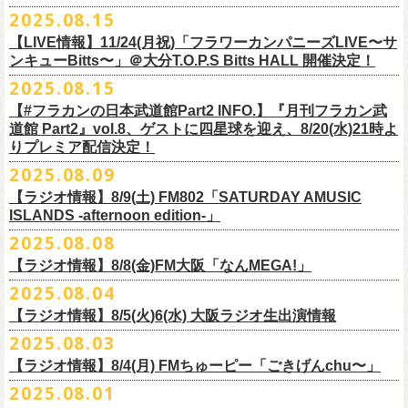
本番を3日後に控えた４人でのお喋り、どうぞお楽しみに！
が響き渡った。“星のブルペン”での、夜空から降り注ぐ星の光のような照
2025.08.15
■8月24日(日) 7:00～10:00 TOKAI RADIO（FM929）『Morning
明演出も忘れがたい。
【LIVE情報】11/24(月祝)「フラワーカンパニーズLIVE〜サ
Delight』
◎「フラカンの日本武道館 Part2 オフィシャルガチャ」
武道館公演チケットは、9/19(金)
まで各プレイガイドにて前売チケット発
もちろん“深夜高速”や“感情七号線”、“馬鹿の最高”“真冬の盆踊り”といっ
ンキューBitts〜」＠大分T.O.P.S Bitts HALL 開催決定！
＊グレートマエカワ インタビューOA
1回：500円(税込)
売中！
た、それ以前発表の名曲たちも会場を盛り上げる。「久々の曲を」とい
2025.08.15
https://www.tokairadio.co.jp/program/md/
全16種類
また、フラカン武道館応援企画として四星球とPIGGSが出演、
9/18(木)高
う紹介と共に、1998年発表のアルバム『マンモスフラワー』の最後に収
BRAHMAN ｢tour viraha 2026｣の
※フィギュア・チェキ・トートの引換券が出た時は、当日中にお引
【#フラカンの日本武道館Part2 INFO.】『月刊フラカン武
き換
円寺HIGHで開催される「SET YOU FREE〜VS SERIES」にグレートマ
録された“虹の雨あがり”が始まった瞬間には、観客たちからどよめきにも
3月22日(日) 愛知 名古屋ReNY limited公演にフラワーカンパニーズの出演
道館 Part2』vol.8、ゲストに四星球を迎え、8/20(水)21時よ
えください。
エカワがDJで出演決定！
フラカン武道館チケットの最後の手売り販売も
似た歓声が上がった。＜いつまでもそう どこまでもそう これからも
が決定しました！
りプレミア配信決定！
【 フィギュア 】4体セット , 高さ:最大8cm
実施！
きっとそうさ／うまくいく事もあって うまくいかない事はないのさ＞
【 チェキ 】1枚
2025.08.09
――そう歌う“虹の雨あがり”を今、武道館で歌いたいと思ったバンドの心
◎BRAHMAN ｢tour viraha 2026｣
【 トート 】高さ35 × 底幅39 × マチ10 cm , 素材:綿100% キャンパス
合わせてお見逃しなく！
が、とても強くて、優しくて、頼もしい。
日時：3月22日(日) 17:00open 18:00start
【ラジオ情報】8/9(土) FM802「SATURDAY AMUSIC
【 アクリルキーホルダー 】本体部分:最大 縦56 × 横30 × 厚さ3 mm
個人的にこの日のハイライトは、本編の終盤で披露された“最後にゃなん
ISLANDS -afternoon edition-」
会場：愛知 名古屋ReNY limited
【 マスキングテープ 】テープ幅30mm , 5m巻き , 材質:紙
＜番組情報＞
とかなるだろう”だった。2017年発表のアルバム『ROLL ON 48』に収録
出演：BRAHMAN,、フラワーカンパニーズ
2025.08.08
■8月9日(土) 12:00〜18:00 FM802「SATURDAY AMUSIC ISLANDS -
【 フォンタブ 】本体部分:55 × 55 mm , 材質:ポリエステル+TPU強化布 ,
『月刊フラカン武道館 Part2』武道館直前スペシャル
された楽曲。このアルバムは前回の武道館公演のあとにリリースされた
チケット料金：3500円(税込/ドリンク代別途要)
【ラジオ情報】8/8(金)FM大阪「なんMEGA!」
afternoon edition-」
金属Dカン
9月17日(水)21:00〜生配信
最初のアルバムであり、そして、このアルバムから再びフラカンは自主
一般チケット発売日：10月4日(土) 10:00
＊グレートマエカワ コメントOA（グレートマエカワの勝手にtop3 / 13〜
2025.08.04
【 缶バッジセット 】2個組 , 直径32mm
本番URL：
https://www.youtube.com/live/ND1cdsaWaZI
レーベルでの活動に戻った。そんな時期に歌われた＜最後の最後の最後
問い合わせ：ジェイルハウス 052-936-6041 www.jailhouse.jp
■8月8日(金) 12:00〜15:00 FM大阪「なんMEGA!」
14時台）
10月25日＠熊本Djangoを皮切りに30箇所31公演を回る全国ワンマンツア
には 絶対なんとかなるんだぜ＞というフレーズは、この2025年の武道
【ラジオ情報】8/5(火)6(水) 大阪ラジオ生出演情報
＊グレートマエカワ インタビューOA
https://funky802.com/saipm/
ー「フラカンのチョイナチョイナ’25/’26」の10月〜12月公演分の一般チ
＊アーカイブ配信中！
館の観客席にいる僕にとって、未来への希望のメッセージのように響い
https://www.fmosaka.net/_sites/16782390
2025.08.03
■8月5日(火)15:00〜18:00 FM COCOLO「MARK’E MUSIC MODE」
ケットが8月30日(土)より発売スタート！
■vol.0 番組スタート直前スペシャル
た。「絶対になんとかなる」――そう歌うロックバンドが、武道館のス
【ラジオ情報】8/4(月) FMちゅーピー「ごきげんchu〜」
＊オクノマサヒコ（オクノシンヤ／グレートマエカワ） 生出演(16:00台
ゲスト：スキマスイッチ
テージで、とても人間くさく、それでいて光に照らされながらロックを
出演予定）
2025.08.01
9/20(土)開催の日本武道館公演を経て、さらに勢いを増してまわるフラカ
https://www.youtube.com/watch?
v=BR4CmNuGCLg&t=28
演奏している。これって、シンプルに奇跡じゃないか。
■8月4日(月)14:00〜17:00 FMちゅーピー「ごきげんchu〜」