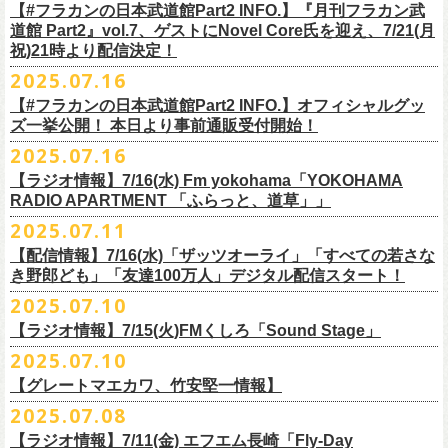
開中のフラカンの楽曲全曲レビュー企画「
フラカンの音楽目録」でボー
ください
◎｢802 Jungle Attack Vol.6 -フラカン武道館壮行会-｣
チケット発売日：9月27日(土)
【#フラカンの日本武道館Part2 INFO.】『月刊フラカン武
【お問い合わせ】
YOKOHAMA
1月17日(土) 長野CLUB JUNK BOX 16:30/17:00
ゲスト：TOSHI-LOW（BRAHMAN）
※上記サイズはあくまでも目安の寸法です
6 夜空の太陽
カル・
北島康雄をプロのライター陣に交じってreviewerに抜擢す
るなど、
https://www.tfm.co.jp/manyuki/
日時：9月2日(火)18:15 OPEN / 18:45 START
道館 Part2』vol.7、ゲストにNovel Core氏を迎え、7/21(月
プレイガイド：
SLUSH-PILE. 03-6451-0554
配信日時：8月24日（日）16:00 START（10分前より準備開始）
1月18日(日) 千葉LOOK 15:30/16:00
https://youtu.be/Z9wrtIqELqE
mc
四星球に対しての信頼度が絶大なフラカンメンバー。
とにかくお互いへ
祝)21時より配信決定！
会場：大阪 GORILLA HALL OSAKA
https://eplus.jp/sf/detail/
4383810001-P0030001
視聴URL：
https://live.nicovideo.
jp/watch/lv348512764
1月24日(土) 高知X-pt. 16:30/17:00
7 馬鹿の最高
の思いが溢れる1時間！
出演：
2025.07.16
＊本ライブの一部はプレミアム会員限定視聴となります。
1月25日(日) 広島SECOND CRUTCH 15:30/16:00
■vol.7
8 最高の夏
フラワーカンパニーズ
＊
全編視聴をご希望のかたはプレミアム会員にご登録（月額790円）をお
【#フラカンの日本武道館Part2 INFO.】オフィシャルグッ
1月27日(火) 四日市CLUB CHAOS 18:30/19:00
ゲスト：Novel Core
9 友達100万人
8月20日(水)21:00よりプレミア配信されます。
Conton Candy
願い致しま
す。
ズ一挙公開！ 本日より事前通販受付開始！
1月31日(土) 札幌近松 16:30/17:00
https://www.youtube.com/watch?
v=I8Zw-h9Anxg
10 ミント
TOSHI-LOW
＊タイムシフト視聴期間：2025年9月7日まで
2月4日(水) 下北沢シェルター 18:30/19:00
2025.07.16
11 ハイエース
開催を約１ヶ月後に控えたフラカンの日本武道館公演のチケットは
絶賛
ヒグチアイ
本番組はプレミアム会員の方ならタイムシフト視聴期間中に何度で
も、
2月14日(土) 大阪バナナホール 16:30/17:00
■vol.8
12 深夜高速
発売中！
【ラジオ情報】7/16(水) Fm yokohama「YOKOHAMA
MC：加藤真樹子（#FM802）
放送終了後に視聴することができます。 一般会員の方の場合は事前予約
2月15日(日) 岡山ペパーランド 15:30/16:00
ゲスト：四星球
mc
RADIO APARTMENT 「ふらっと、道草」」
合わせてお見逃しなく！
チケット発売スタート！
をする事で期間内にタイムシフト視
聴が可能ですが、リアルタイム視聴
2月21日(土) 別府Copper Raven 16:30/17:00
https://www.youtube.com/watch?
v=kVfyzG-tjOs
13 履歴書
2025.07.11
▼詳細はこちら
の際と同様、
全編の視聴にはプレミアム会員への加入が必要になりま
■7/16(水)22:00
～
23:30 Fm yokohama「YOKOHAMA RADIO
2月22日(日) 福岡CB 15:30/16:00
14 感情七号線
https://funky802.com/site/pickup_detail/7941
【配信情報】7/16(水)「ザッツオーライ」「すべての若さな
す。
APARTMENT
「ふらっと、道草」」
2月24日(火) 豊橋Club KNOT 18:30/19:00
15 星のブルペン
＜番組情報＞
き野郎ども」「友達100万人」デジタル配信スタート！
DJ:NakamuraEmi
2月28日(土) 新潟GOLDEN PIGGS BLACK 16:30/17:00
16 日々のあぶく
『月刊フラカン武道館 Part2』
ーーーーーーーーーーーーーーーーーーーーーーーーーーー
2025.07.10
https://www.fmyokohama.co.jp/
program/yra_furatto_michikusa
3月1日(日) 金沢AZ 15:30/16:00
17 虹の雨あがり
■vol.8
「HESOKURI」に収録「ザッツオーライ」「すべての若さなき野郎ど
◎「横浜ストーリー 〜武道館前の一撃〜」
＊鈴木圭介、グレートマエカワ コメントOA
3月7日(土) HEAVEN’S ROCKさいたま新都心 16:30/17:00
mc
【ラジオ情報】7/15(火)FMくしろ「Sound Stage」
7/23(水)よりSpotifyでフラワーカンパニーズのプレイリスト企画がスター
ゲスト：四星球
も」「友達100万人」が、7/16(水)より各音楽サービスにてデジタル配信
日時：8月24日(日)Open 15:30 / Start 16:00
3月14日(土) 仙台darwin 16:30/17:00
18 行ってきまーす
ト！
8月20日(水)21:00〜配信
スタート！
2025.07.10
会場：神奈川・F.A.D YOKOHAMA
■7月15日(金) 19:00〜 FMくしろ「Sound Stage」
19 ラッコ！ラッコ！ラッコ
本番URL：
同日リリースの新曲「ただいま実演中 / ピュアな匂いがチョイナチョイ
https://www.youtube.com/
watch?v=kVfyzG-tjOs
【グレートマエカワ、竹安堅一情報】
会場チケット：完売
＊鈴木圭介、グレートマエカワ コメントOA！
チケット料金：¥5,200(税込/整理番号付/
ドリンク代別途要)
20 人は人
①特設サイト
https://flowercompanyz.mixlist.app/
にて10曲をセレクトし
ナ」と合わせて、プリアドプリセーブが可能です。
※再放送：7月18日(金)15:00〜
2025.07.08
※全公演、高校生以下は当日¥2,000 キャッシュバック(当日年齢を証明で
21 最後にゃなんとかなるだろう
てプレイリストを作成
＊アーカイブ配信中！
ぜひお楽しみください！
きるもの(学生証、
保険証など)のご提示が必要となります)
富山MAIRO 25周年記念ライブにフラワーカンパニーズの出演が決定！
22 白眼充血絶叫楽団
【ラジオ情報】7/11(金) エフエム長崎「Fly-Day
②
#フラカンプレイリスト
をつけてXでシェア
■vol.0 番組スタート直前スペシャル