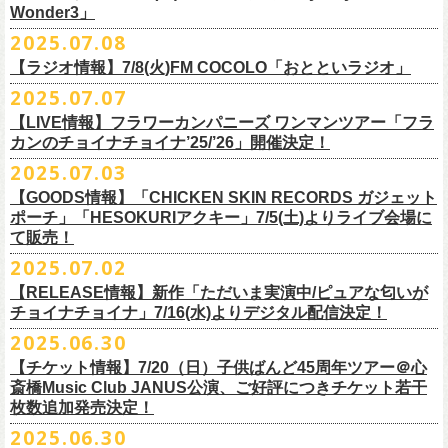
一般チケット発売日：
Wonder3」
③この
#フラカン
キャンペーンポストをリポストしてください
ゲスト：スキマスイッチ
◎7/16(水)デジタルリリース
10/25〜12/22公演＞8月30日(土)
◎「FUNKIST & RED JETS & MAIRO 25th Anniversary LIVE」
encore
2025.07.08
https://www.youtube.com/watch?
＊「ただいま実演中 / ピュアな匂いがチョイナチョイナ」
v=BR4CmNuGCLg&t=28
■7月11日(金) 14:00〜18:45 エフエム長崎「Fly-Day Wonder3」
1/17〜3/14公演＞10月18日(土)
日程：2025年10月5日(日) OPEN 16:00 START 16:25
EN1 涙よりはやく走れ
上記①②③を行って、キャンペーンへの応募が完了。
https://SPACESHOWERFUGA.lnk.
to/tadaima_pure
【ラジオ情報】7/8(火)FM COCOLO「おとといラジオ」
＊鈴木圭介、グレートマエカワ コメントOA！
会場：富山MAIRO
EN2 はぐれ者讃歌
抽選で、合計6名様にスペシャルグッズを
プレゼントいたします！
■vol.1
https://www.fmnagasaki.co.jp/program/wonder3/
2025.07.07
出演：フラワーカンパニーズ、FUNKIST、RED JETS、THE
EN3 真冬の盆踊り
■7月8日(火)18:00〜19:00 FM COCOLO「おとといラジオ」
ゲスト：加藤ひさし、古市コータロー(THE COLLECTORS)
＊「ザッツオーライ」
SANDMA（O.A）
【LIVE情報】フラワーカンパニーズ ワンマンツアー「フラ
＊鈴木圭介、グレートマエカワ コメントOA！
9/20(土)「フラカンの日本武道館 Part2 〜超・今が旬〜」開催に向け、た
https://www.youtube.com/watch?
https://SPACESHOWERFUGA.lnk.
v=kTtAgK2Iq4A&t=2345s
to/thatsallright
カンのチョイナチョイナ’25/’26」開催決定！
チケット料金：前売:¥5000 ※入場時別途ドリンク代¥600要
encore2
https://x.com/ototoi_radio
くさんの人にフラカンの魅力を届けてくださいね！
2025年9月20日(土)開催、フラワーカンパニーズ日本武道館ワンマンライ
プレイガイド：
https://eplus.jp/sf/detail/4369140001
EN4 NUDE CORE ROCK’N’ROLL
2025.07.03
ブ「フラカンの日本武道館 Part2 〜超・今が旬〜」オフィシャルグッズ
■vol.2
＊「すべての若さなき野郎ども」
スペシャルグッズ内容；
を一挙公開！
ゲスト：Hump Back
https://SPACESHOWERFUGA.lnk.
to/subetenowkasanakiyaroudomo
【GOODS情報】「CHICKEN SKIN RECORDS ガジェット
◎世界でひとつだけのフラカンオリジナルTシャツ（「フラカンの日本武
そして、本日より、事前通販受付をスタートいたします。
https://www.youtube.com/watch?
v=6XTayyWwFP0&t=6s
ポーチ」「HESOKURIアクキー」7/5(土)よりライブ会場に
道館 Part2」ライブ写真をプリント・デザインしたTシャツ）：1名様
て販売！
＊「友達100万人」
◎「フラカンの日本武道館 Part2」グッズ サイン入り（何が届くかはお
一部商品は製造に時間を要するため、7/22(火)より生産開始となります。
■vol.3
https://SPACESHOWERFUGA.lnk.
to/tomodachihyakumannin
2025.07.02
フラワーカンパニーズ 新作グッズが登場！
楽しみ）：5名様
それを踏まえ、【7/21(月祝)23:59まで】にご注文いただいた超早期ご購
ゲスト：根本要（スターダスト☆レビュー）
◎うつみようこ＆YOKOLOCO BAND
【RELEASE情報】新作「ただいま実演中/ピュアな匂いが
入対象の方には、確実にお届け＆超早期ご注文特典ステッカー（裏面に
https://www.youtube.com/watch?
v=OMoBtAjSn-w
日時：12/23(火)Open 18:00 / Start 19:00
チョイナチョイナ」7/16(水)よりデジタル配信決定！
充電器やケーブル、モバイルバッテリーなどまとめて持ち運びできる
※キャンペーン参加にはXアカウントが必要となります。
メンバーからのお礼メッセージ入り）をお付けいたします！
会場：京都磔磔
2025.06.30
「CHICKEN SKIN RECORDS ガジェットポーチ」、
※賞品の選択は出来ません。予めご了承ください。
■vol.4：山里亮太（南海キャンディーズ）
フラワーカンパニーズが20枚目のアルバム『正しい哺乳類』
を今年1月に
チケット料金：前売¥5000 / 当日¥5500
7/9(水)に発売する企画アルバム『HESOKURI ～オリジナルアルバム未収
【チケット情報】7/20（日）子供ばんど45周年ツアー＠⼼
7/22(火)以降のご注文＆公演当日ご購入の方にもなるべくお届けできるよ
https://youtube.com/live/_ipE-
Na37yY
リリースしたばかりの中、早くも新曲2曲を制作！
チケット取り扱い：
録集～』発売を記念した「HESOKURIアクキー」、
斎橋Music Club JANUS公演、ご好評につきチケット若干
★応募方法
う製作したいと思いますが、商品によって、場合によっては完売となる
そのタイトルは「ただいま実演中」と「
ピュアな匂いがチョイナチョイ
・磔磔店頭（販売中）
こちらの2種を
7/5(土)フラワーカンパニーズ アコースティック・ワンマ
枚数追加発売決定！
1.キャンペーン公式ページ
https://flowercompanyz.mixlist.app/
にアクセ
可能性がございます。ご希望の方はどうぞお早めにご注文ください！
■vol.5
ナ」。
・7/12(土)10:00〜7/24(木)23:59 イープラスプレオーダー
ンツアー 「フォークの爆発2025～座って演奏するスタイルです～」＠
喜
2025.06.30
スします。
ゲスト：大槻ケンヂ（筋肉少女帯/特撮/オケミス）
出来立てほやほやの今2曲をダブルAサイドシングルとして7/
16(水)にデジ
・8/9〜 一般発売（イープラス）