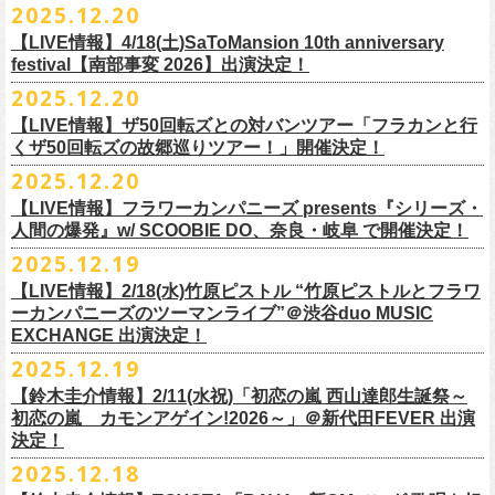
【発売場所】イープラス／Peatix
2025.12.20
(奥野真哉、グレートマエカワ)
ちしております。
5月、東京・荻窪TOP BEAT CLUB、さらに待望の初の大阪・十三GABU
す！〉の開催決定！
【イープラス URL】https://eplus.jp/sf/detail/4461090001-P0030001
今年は、通常のアコースティック・スタイル「〜
座って演奏するスタイ
ゲストDJ:OKA-T／SAKI／HYNG
と、2公演での開催となる。
【LIVE情報】4/18(土)SaToMansion 10th anniversary
【Peatix URL】https://peatix.com/event/4782289
U-NEXTにて独占ライブ配信された9月20日(土)開催の日本武道館公演『フ
ルです〜」でのライヴに加え、
新たな試みとして歌とアコースティック
18:00〜
◎「Mobstyles presents KOKOKARA」
ベストテン世代による、ベストテン世代のための、そしてベストテン世
festival【南部事変 2026】出演決定！
【発売日】1/13 18:00
ラカンの日本武道館 Part2 〜超・今が旬〜』の模様が、12/30(火)正午よ
ギター一本とコーラスと小
物の楽器などで構成するライヴ「ミニマル巡
¥3,000(ドリンク別)
日時：2026年3月20日(金祝) 開場16:00 / 開演 17:00
代じゃなくてもきっと楽しんでいただける、懐かしくも新鮮でとびきり
2025.12.20
【問】TOP BEAT CLUB 03-6913-5433
り再びU-NEXTにてアーカイブ配信スタート！
業 〜うたとギターとコーラスと〜」の２形態で開催いたします。
予約メールアドレス
会場：釜石市民ホール TETTO ホールA（〒026-0024 岩手県釜石市大町
贅沢なステージショウ！
【LIVE情報】ザ50回転ズとの対バンツアー「フラカンと行
okumasa.hrsm@gmail.com
1-1-9）
今年はどんな選曲＆ランキングになるのか！？
くザ50回転ズの故郷巡りツアー！」開催決定！
全国のライブハウスを主戦場とし”メンバーチェンジなし、
活動休止な
初の試み、そして初の会場を多く含む今ツアー、
どうぞお楽しみに！
出演：10-FEET / フラワーカンパニーズ / OA 田原 104 洋/SBE
どうぞお楽しみに！
◎「オクノマサヒコの DJ Dinners2026〜グレッグ・バレンタイン〜」
し”で全国各地でライブ・
ツアーを続けているフラカンが、結成36年
2025.12.20
友部正人さんと今度は九州へ！熊本で２マンライブ開催決定！
チケット料金：前売￥6,600（税込）
【日 程】2026年2月12日(木)
で”超・今が旬”
と自負し10年振りに挑んだ2度目の日本武道館ライブ。
＊オフィシャル先行実施！
＊【ザ・ベストテン】初代司会者、久米宏さんのご逝去の報に接し、心
【LIVE情報】フラワーカンパニーズ presents『シリーズ・
【時 間】OPEN 18:00 CLOSE 23:00 (L/O 22:00)
映像監督・番場秀一氏が当日の模様と前後に行ったインタビューを交
◎フラワーカンパニーズ presents 「シリーズ・人間の爆発 〜
友部
さん
と
◎「フォークの爆発2026 ミニマル巡業 〜うたとギターとコーラスと〜」
受付期間：1/24(土) 18:00〜2/1(日) 23:59
人間の爆発』w/ SCOOBIE DO、奈良・岐阜 で開催決定！
から哀悼の意を捧げます
※お店のキャパシティに限りがあるため、混雑状況によっては時間制の
え、今のフラカンをリアルに映し出した148分。
鹿児島ー熊本のハイエース旅〜」
＊ミニマル巡業とは『
新たな試みとして歌とアコースティックギター一
https://l-tike.com/kokokara/
昨年9月20日(土)に開催されたフラワーカンパニーズ 日本武道館公演『フ
2025.12.19
入れ替えとさせていただきます。
日時：2026年4月5日(日) 開場14:30 開演15:00
本とコーラスと小
物の楽器などで構成するライヴ』です
問い合わせ：G/i/P 問い合わせフォーム
http://www.gip-web.co.jp/t/info
◎フラカン＆ヨコロコ合同企画「俺たちのザ・ベストテン2026」大阪編
ラカンの日本武道館 Part2 〜超・今が旬〜』の模様を収録したLIVE Blu-
【LIVE情報】2/18(水)竹原ピストル “竹原ピストルとフラワ
何卒、ご了承ください。
この配信を記念し公開されている、2020年開催の横浜アリーナでの無観
会場：熊本Django
6/8(月)京都・紫明会館 18:30/19:00 問：SOLE CAFE
イベントオフィシャルサイト：
【昭和の歌番組を代表する『ザ・ベストテン』のトリビュートLIVE。
ray+CDの発売が決定！
ーカンパニーズのツーマンライブ”＠渋谷duo MUSIC
【会 場】押競満寿 〒151-0062 東京都渋谷区元代々木町25-5 1F
客配信ライブ、
2022年開催の日比谷野音ライブ、
そして年末恒例となっ
出演：フラワーカンパニーズ、
友部
正人
6/10(水)広島・東広島 西条公会堂 18:30/19:00 問：キャンディープロモ
https://www.mobstyles.tokyo/view/page/mob25th
数々の昭和歌謡のカヴァーだけの一夜】
EXCHANGE 出演決定！
【料金】2000円（1ドリンク付き）
ている京都のライブハウス磔磔でのセットリ
ストほぼ被りなし2DAYSの
チケット料金：5200円（税込/ドリンク代別/整理番号付）
ーション広島
日時：5/14(木) 開場18:30／開演19:00
全国のライブハウスを主戦場とし”メンバーチェンジなし、活動休止な
2025.12.19
2023年の映像と合わせて、どうぞお楽しみください。
一般チケット発売日：2026年2月11日(水祝)10:00
6/11(木)香川・高松燦庫(sanko) 18:30/19:00 問：燦庫-
会場：大阪・十三GABU
し”で全国各地でライブ・ツアーを続けているフラカンが、結成36年
プレイガイド：イープラス
【鈴木圭介情報】2/11(水祝)「初恋の嵐 西山達郎生誕祭～
SANKO-/TOONICE
出演：
で”超・今が旬”と自負し10年振りに挑んだ2度目の日本武道館ライブ。
初恋の嵐 カモンアゲイン!2026～」＠新代田FEVER 出演
問い合わせ：熊本Django
6/13(土)三重・鳥羽水族館 18:15/18:45 問：ネクストロード
真城めぐみ(Vo)
映像監督・番場秀一氏が当日の模様と前後に行ったインタビューを交
決定！
＊U-NEXT独占ライブ配信詳細
チケット料金：4,800円（税込/整理番号付/ドリンク代別）
うつみようこ(Vo)
え、今のフラカンをリアルに映し出した148分の映像、またライブ音源と
◎フラワーカンパニーズ「フラカンの日本武道館 Part2 〜超・今が
＊一般チケット発売日が当初のご案内より変更となりました
2025.12.18
※6/13＠鳥羽はドリンク代なし
鈴木圭介(Vo)
しても楽しめるのに加え、新保勇樹、CHIYORI、2人の気鋭カメラマンが
旬〜」