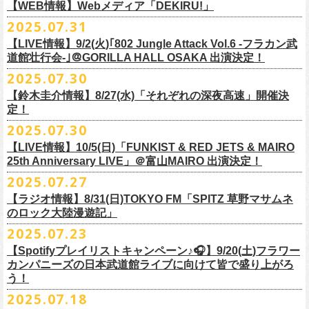
https://cocolo.jp/site/blog/1150
ンの全国ツアー、
どうぞお楽しみに！
また武道館でフラカンのライブが観たい。そう心から思う。武道館はほ
【WEB情報】Webメディア「DEKIRU!」
https://chupea.fm/
■vol.1
いほいできる会場ではなくても、こんなフラカンのライブをこれからい
＊グレートマエカワ 生出演(15:00〜出演予定）
2025.07.31
■8月6日(水)14:00〜17:51 FM802「THE NAKAJIMA HIROTO SHOW 802
7/31(木)Webメディア「DEKIRU!」
◎フラワーカンパニーズ ワンマンツアー「フラカンのチョイナチョイ
ゲスト：加藤ひさし、古市コータロー(THE COLLECTORS)
っぱい観たい。思えば初めてロックを聴いた頃からずっと、その衝撃や
【LIVE情報】9/2(火)｢802 Jungle Attack Vol.6 -フラカン武
RADIO MASTERS」
＊グレートマエカワインタビュー掲載
ナ’25/’26」
https://www.youtube.com/watch?
v=kTtAgK2Iq4A&t=2345s
感動が「思い出」という箱の中に納まらなくて、ずっとリアルに生き続
10年ぶり2回目となる日本武道館公演『フラカンの日本武道館 Part2 〜
道館壮行会-｣＠GORILLA HALL OSAKA 出演決定！
＊グレートマエカワ 生出演(17:00台出演予定）
「グレートマエカワさんのDIY魂が知りたい！〜自分たちが「面白い」と
2025年
けちゃうものだから、僕はこうやって文章を書いたりしている。この10
超・今が旬〜』を9月20日(土)
に開催するフラワーカンパニーズが、
今年1
2025.07.30
https://funky802.com/masters/
思うことが、バンドの未来につながる〜」
10月25日(土) 熊本Django 16:30/17:00
■vol.2
年ぶりのフラカンの武道館ライブも、「思い出」という箱にはなかなか
月より月１配信のYouTube番組『月刊フラカン武道館 Part2』をスター
https://media.wakasa.jp/articles/diymusic/1504/
10月26日(日) 長崎ホンダ楽器 15:30/16:00
ゲスト：Hump Back
【鈴木圭介情報】8/27(水)「それぞれの深夜高速」開催決
収まらないだろうし、収めるべきじゃない。これはきっと新しいはじま
ト、8回目のゲストとして、
四星球の出演が決定！
来月9月20日(土)、10年ぶり2度目の日本武道館公演『
フラカンの日本武道
＊「フラカンの日本武道館 Part2 オフィシャルガチャ」につきまして
11月3日(月・祝) 渋谷duo MUSIC EXCHANGE 15:15/16:00
定！
https://www.youtube.com/watch?
v=6XTayyWwFP0&t=6s
り。これからフラワーカンパニーズは、さらに凄いことになるだろう。
館 Part2 〜超・今が旬〜』を開催するフラワーカンパニーズ、
武道館前
・500円玉専用となりますので、
ご利用予定の方は500円玉をご用意くだ
11月8日(土) 徳島club GRINDHOUSE 16:30/17:00
絶対にそうなるだろう。
2025.07.30
番組スタート直前スペシャルのvol.0としてスキマスイッチ、
第１回目の
苦しい夜を乗り越えて来た芸人さんがそれぞれの夜を語り〈深夜高速〉
最後のワンマンライブとして開催する8月24日(日)「
横浜ストーリー 〜武
さい（
他の硬貨は使用不可）
11月9日(日) 米子AZTiC laughs 15:30/16:00
■vol.3
ゲストとしてTHE COLLECTORSの加藤ひさし(vo)と古市コータロー(
g)、
【LIVE情報】10/5(日)「FUNKIST & RED JETS & MAIRO
を熱唱するライブ、今年も開催決定！
道館前の一撃〜」＠F.A.D YOKOHAMA（会場チケット完売）
の模様がニ
・お一人様1回のお並びにつき5回しまでとさせていただきます
11月15日(土) 福井CHOP 16:30/17:00
◎「少しだけピュアなチョイナロンT」
ゲスト：根本要（スターダスト☆レビュー）
◎フラワーカンパニーズ「フラカンの日本武道館 Part2 〜超・今が
第２回目にHump Back、第３回目はスターダスト☆レビューの根本要、
25th Anniversary LIVE」＠富山MAIRO 出演決定！
コニコ生放送にて独占生中継されることが決定！
11月16日(日) 神戸VARIT. 15:30/16:00
https://www.youtube.com/watch?
v=OMoBtAjSn-w
価格：¥4,000（税込）
旬〜」
第４回目は南海キャンディーズの山里亮太、
第５回目は筋肉少女帯の大
2025.07.27
◎「それぞれの深夜高速」
11月29日(土) 名古屋E.L.L 16:30/17:00
ボディカラー：ホワイト
2025年9月20日(土)＠日本武道館 OPEN 15:30 START 16:30
槻ケンヂ、
第６回目はBRAHMANのボーカル・TOSHI-LOW、
そして第７
【日時】2025年8月27日（水）18:40開場 19:00開演
ライブの一部はどなたでも無料で視聴が可能、
ニコニコプレミアム会員
【ラジオ情報】8/31(日)TOKYO FM「SPITZ 草野マサムネ
11月30日(日) 静岡サナッシュ 15:30/16:00
■vol.4：山里亮太（南海キャンディーズ）
素材 ： 綿100％
回目はラッパー・シンガーソングライターのNovel Coreを招きお届けして
今年12月末をもって営業終了となる大分のライブハウスT.O.P.S
【会場】下北沢・小劇場B1
に登録するとライブ全編、
見逃し配信が視聴可能となります。
のロック大陸漫遊記」
12月6日(土) 宇都宮HEAVEN’S ROCK VJ-2 16:30/17:00
https://youtube.com/live/_ipE-
Na37yY
サイズ：S / M / L / XL /XXL
＜SET LIST＞
きた今番組（全回アーカイブ配信中）。
BittsHALLにて、フラワーカンパニーズのワンマンライブが決定！
【出演者】MC：東京03角田 特別審査員：フラワーカンパニーズ鈴木
12月7日(日) 水戸LIGHT HOUSE 15:30/16:00
2025.07.23
＜製品サイズ＞
SE Eeyo
第８回目となる今回のゲストは、”日本一泣けるコミックバンド”
、四星球
■8月31日(日)21:00〜21:55 TOKYO FM「SPITZ 草野マサムネのロック大
ゲスト：4名
武道館公演を１ヶ月後に控えたフラカンの盛り上がり必至の貴重な
ライ
12月13日(土) 盛岡CLUB CHANGE WAVE 16:30/17:00
■vol.5
S ： 身丈65cm / 身幅49cm / 肩幅42cm / 袖丈 60cm
1 少年卓球
【Spotifyプレイリストキャンペーン♪🎧】9/20(土)フラワー
を招聘！
陸漫遊記」
9/2(火)大阪GORILLA HALL OSAKAで開催される｢802 Jungle Attack Vol.6
◎「フラワーカンパニーズLIVE〜サンキューBitts〜」
【料金】￥3,500-（税込・整理番号付き自由席）
ブ、どうぞお見逃しなく！
12月14日(日) 弘前KEEP THE BEAT 15:30/16:00
ゲスト：大槻ケンヂ（筋肉少女帯/特撮/オケミス）
M ： 身丈69cm / 身幅52cm / 肩幅45cm / 袖丈62cm
2 ピースフル
カンパニーズの日本武道館ライブに向けて皆で盛り上がろ
＊鈴木圭介、グレートマエカワ ゲスト出演決定！
-フラカン武道館壮行会-｣にフラワーカンパニーズの出演が決定！
日時：2025年11月24日(月祝) OPEN15:30/START16:00
【発売日】Livepocket
12月21日(日) 京都磔磔 15:30/16:00
https://www.youtube.com/watch?
v=1EMet2dx9d4
う！
L ： 身丈73cm / 身幅55cm / 肩幅48cm / 袖丈63cm
3 ただいま実演中
20年以上にわたる付き合いで、
先輩後輩の枠を超えた関係性の2組。四星
壮行会、ありがとうございます！嬉涙
会場：大分T.O.P.S BittsHALL
・7月30日（水）21:00 先行抽選受付開始（～8月12日（火）11:00
＊配信詳細
12月22日(月) 京都磔磔 18:30/19:00
XL ： 身丈77cm / 身幅58cm / 肩幅52cm / 袖丈64cm
4 ライトを消して走れ
2025.07.18
球にことあるごとに”
危機”を救ってもらってきたフラカン、
さらに現在展
※全国38局ネット＞
各放送局のオンエア日時は番組公式サイトでご確認
チケット料金：前売¥5,200(税込/整理番号付/ドリンク代別)
迄）・8月16日（土）11:00 一般発売開始
◎フラワーカンパニーズ「横浜ストーリー〜武道館前の一撃〜」＠
F.A.D
2026年
■vol.6
XXL：身丈81cm / 身幅63cm / 肩幅56cm / 袖丈65cm
5 アメジスト