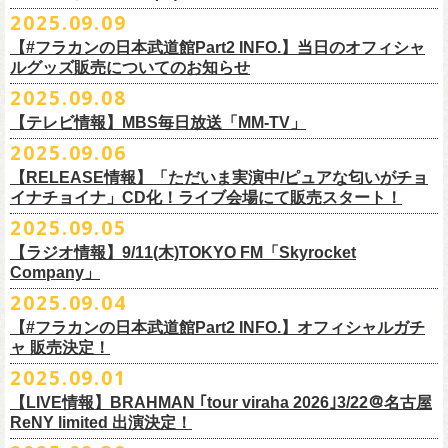
DJやついいちろう
Secret Artist：*後日発表
問い合わせ／SOGO TOKYO 03-3405-9999
2025.09.09
11月15日(土) 福井CHOP 16:30/17:00
■9月13日(土)19:00〜20:00 Inter FM「LOVE ON MUSIC」
Name the Night
Guest Artist : 鈴木圭介 (フラワーカンパニーズ)
11月16日(日) 神戸VARIT. 15:30/16:00
【#フラカンの日本武道館Part2 INFO.】当日のオフィシャ
＊鈴木圭介、グレートマエカワ生出演
ハモニカクリームズ
MC ：矢野きよ実
11月29日(土) 名古屋E.L.L 16:30/17:00
ルグッズ販売についてのお知らせ
https://www.interfm.co.jp/loveonmusic/
雅轟太鼓
料金：全席指定 ／ 前売 ￥6,500‐ 当日 ￥7,000‐ 入場時ドリンク代￥600-
11月30日(日) 静岡サナッシュ 15:30/16:00
2025.09.08
別途必要
9月20日(土)フラカンの日本武道館公演当日のグッズ販売ついてのお知ら
12月6日(土) 宇都宮HEAVEN’S ROCK VJ-2 16:30/17:00
◆お笑いステージ◆
チケット発売：2025年10月15日(水) 正午～
【テレビ情報】MBS毎日放送「MM-TV」
せです。
12月7日(日) 水戸LIGHT HOUSE 15:30/16:00
ですよ。
チケット受付：チケットぴあ Ｐコード 311-504
2025.09.06
12月13日(土) 盛岡CLUB CHANGE WAVE 16:30/17:00
■
9月8
日(月)27:20〜
MBS毎日放送「MM-TV」
ヨネダ2000
イープラス
https://eplus.jp/minnano-xmas/
☆グッズ販売：12:00〜予定（準備状況により、
少々お待ちいただく場合
本日開催された「フラカンの日本武道館 Part2 〜超・今が旬〜」こちら
12月14日(日) 弘前KEEP THE BEAT 15:30/16:00
【RELEASE情報】「ただいま実演中/ピュアな匂いがチョ
＊グレートマエカワ インタビューOA
================================================
お問合せ：並矢株式会社 052-683-5885 （平日10時から17時）
がございます）
のライブの模様がU-NEXTにて独占ライブ配信されることが決定！
イナチョイナ」CD化！ライブ会場にて販売スタート！
12月21日(日) 京都磔磔 15:30/16:00
◎「ドラデラ2025 爽やかアクキー」
※
リピート放送；
9/11(木)、9/12(金)、9/14(日)
☆ご購入商品を入れる袋のご用意はございませんので、
みなさまの方で
詳細は後日発表致します。
12月22日(月) 京都磔磔 18:30/19:00
2025.09.05
価格：800円(税込)
https://www.mbs.jp/mmtv/
文・天野史彬 写真：新保勇樹
ご準備をお願い致します
昨日開催しました「フラカンの日本武道館 Part2 〜超・今が旬〜」にて
2026年
サイズ：85 × 40ｍｍ
#MMTV_mbs
【ラジオ情報】9/11(木)TOKYO FM「Skyrocket
どうぞお楽しみに！
オフィシャルグッズを購入いただきありがとうございました。
1月17日(土) 長野CLUB JUNK BOX 16:30/17:00
Company」
▼
＊「フラカンの日本武道館 Part2 オフィシャルグッズ」につきまして
一部の商品を事後通販させていただくことが決定しました。
1月18日(日) 千葉LOOK 15:30/16:00
ーーーーーーーーーーーーーー
2025年９月20日、フラワーカンパニーズが10年ぶりとなる日本武道館ワ
2025.09.04
現金に加え、各種キャッシュレス決済もご利用いただけます。
対応ブ
1月24日(土) 高知X-pt. 16:30/17:00
■9月11日(木)17:00〜20:00 TOKYO FM「Skyrocket Company」
ンマン公演「フラカンの日本武道館Part2 〜超・今が旬〜」を開催した。
ランドは下記画像をご確認ください
商品を買い逃した方、追加で買いたいなという方、ぜひご利用くださ
【#フラカンの日本武道館Part2 INFO.】オフィシャルガチ
1月25日(日) 広島SECOND CRUTCH 15:30/16:00
＊鈴木圭介、グレートマエカワ 生出演
☆フラワーカンパニーズ presents 「DRAGON DELUXE 2025〜特別
熟練の凄みと、消えることのないみずみずしさを兼ね備えた演奏。派手
ャ 販売決定！
い。
1月27日(火) 四日市CLUB CHAOS 18:30/19:00
https://www.tfm.co.jp/sky/
編〜」【俺たちのザ・ベストテンPart2】
になり過ぎず、かと言ってストイックにもなり過ぎず。躍動するバンド
◎「チョイナチョイナTシャツ」
2025.09.01
1月31日(土) 札幌近松 16:30/17:00
日時：10月17日(金) Open 18:15 / Start 19:00
と楽曲の世界観を彩り、会場を鮮やかに彩った演出。ダブルアンコール
2025年9月20日(土)開催、フラワーカンパニーズ日本武道館ワンマンライ
価格：￥3,500（税込）
【 受付URL 】
2月4日(水) 下北沢シェルター 18:30/19:00
会場：名古屋DIAMOND HALL
【LIVE情報】BRAHMAN ｢tour viraha 2026｣3/22＠名古屋
までの全26曲、この10年間でリリースされてきた楽曲を中心としたリア
ブ「フラカンの日本武道館 Part2 〜超・今が旬〜」公演当日のオフィシ
ボディカラー：バニラ, グレイッシュパープル
https://capitalradioone.jp/
SHOP/387158/list.html
2月14日(土) 大阪バナナホール 16:30/17:00
ReNY limited 出演決定！
出演：
ルタイム感のあるセットリスト。すべてが「完璧だ！」と感嘆してしま
ャルグッズエリアにオフィシャルガチャが登場！
素材 ： 綿100％
2月15日(日) 岡山ペパーランド 15:30/16:00
フラワーカンパニーズ