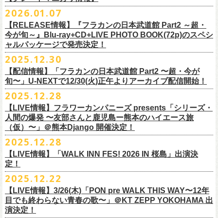
※販売ページは、2月21日0時以降に表示されます。ご了承ください。
S ： 身丈66cm / 身幅55cm / 肩幅52cm / 袖丈21cm
6/11(木)香川・高松燦庫(sanko) 18:30/19:00 問：燦庫-
問い合わせ：
G.I.P.
https://www.gip-web.co.jp/t/info
本とコーラスと小
2026.01.07
物の楽器などで構成するライヴ』です
M ： 身丈70cm / 身幅58cm / 肩幅55cm / 袖丈23cm
◎STUDIO 841 PRESENTS LIVE 2026-1「前ベン」
SANKO-/TOONICE
・5月31日(日) 開場 15:30 / 開演 16:00
日時：6/28(日) 開場15:30/開演16:00
注意事項
L ： 身丈74cm / 身幅61cm / 肩幅58cm / 袖丈25cm
【RELEASE情報】『フラカンの日本武道館 Part2 ～超・
【公演日】2026/2/7 (土)
6/13(土)三重・鳥羽水族館 18:15/18:45 問：ネクストロード
ーーーーーーーーーーーーーー
4月5日(日) 友部正人さんとの２マンライブ＠熊本Djangoの一般発売日に
会場：岐阜柳ヶ瀬ANTS
会場：札幌musica hall cafe
※営利目的のチケットの転売は固くお断り致します。転売チケットは入
XL ： 身丈78cm / 身幅64cm / 肩幅61cm / 袖丈27cm
今が旬～』Blu-ray+CD+LIVE PHOTO BOOK(72p)のスペシ
【開場/開演】16:30/17:00
チケット料金：4,800円（税込/整理番号付/ドリンク代別）
＊【オフィシャルサイト先行】
つきまして、
出演：フラワーカンパニーズ/SCOOBIE DO
チケット料金：4,800円（税込/整理番号付/ドリンク代別）
場をお断りする場合もあり
ャルパッケージで発売決定！
※上記サイズはあくまでも目安の寸法です
【会場】スタジオ841 埼玉県大里郡寄居町寄居1010
※6/13＠鳥羽はドリンク代なし
受付期間：
4/4(
土
)21:00
～
4/30(
木
)23:
59
◎「オクノマサヒコ Japan Tour2026初夏の陣〜奥野還暦イヤー記念
当初2月7日(土)でご案内しておりましたが、諸事情により、
チケット料金：前売り¥5.200(税込/D別/整理番号付)
※高校生以下は当日¥2,000キャッシュバック（
当日年齢を証明できるも
ますのでご注意ください。
2025.12.30
【出演】湯川トーベン、グレートマエカワ
※高校生以下は当日¥2,000キャッシュバック（
当日年齢を証明できるも
受付
URL
：
‘
https://eplus.jp/
sambomaster/
祭〜」
2月11日(水祝)からの発売に変更となりました。
一般チケット発売日：2026年3月8日(日)
の（学生証、保険証など）
のご提示が必要となります）
※撮影・録音・録画などは禁止とさせていただきます。また開場時のご
【チャージ】￥4,000
【配信情報】「フラカンの日本武道館 Part2 〜超・今が
の（学生証、保険証など）
のご提示が必要となります）
枚数制限
ご予定していただいた皆さまにはご迷惑おかけしますが、何卒宜しくお
プレイガイド：
一般チケット発売日：3月28日(土)
自分の席以外の席取りは
【予約】
旬〜」U-NEXTで12/30(火)正午よりアーカイブ配信開始！
一般チケット発売日：3月8日(日)10:00
・ライブハウス公演：お
1
人様
1
公演につき
1
枚まで
＊5/15(金)大阪ムジカジャポニカ
願い致します。
イープラス
お問い合わせ : 浮雲社中
contact@ml.ukigmo.org
ご遠慮ください。
https://www.facebook.com/p/%E3%82%B9%E3%82%BF%E3%82%B8%
プレイガイドなど詳細はライブページにてご確認ください
当落結果：
2025.12.28
5/2(
土
)13:00
予定
DJ&LIVE オクノマサヒコ
2024年9月に荻窪TOP BEAT CLUBでフラワーカンパニーズ＆うつみよう
問い合わせ：柳ヶ瀬アンツ
http://www.
ants69.com/information.html
※マスクの着用は任意となりますが、過度な発声や他のお客様のご迷惑
E3%82%AA%EF%BC%98%EF%BC%94%EF%BC%91-
https://flowercompanyz.com/live/2026/01/30/8956
入金期限：
5/4(
月
)21:00
(奥野真哉、グレートマエカワ)
◎フラワーカンパニーズ presents 「シリーズ・人間の爆発 〜
友部
さん
と
こ＆YOKOLOCO BAND合同企画として初開催、昨年は毎年恒例のフラワ
となる声量はお控えく
【LIVE情報】フラワーカンパニーズ presents「シリーズ・
61550212223544/
発券開始日：各公演日
10
日前～
ゲストDJ:45CLUB（mic&VITON6969）
鹿児島ー熊本のハイエース旅〜」
ーカンパニーズ主催イベント「DRAGON DELUXE」の特別編として11月
人間の爆発 〜友部さんと鹿児島ー熊本のハイエース旅
ださい。
＊追加された6/28(日)札幌公演は3/28(土)からの発売になります
ーーーーーーーーーーーーーー
18:00〜
日時：2026年4月5日(日) 開場14:30 開演15:00
（仮）〜」＠熊本Django 開催決定！
に名古屋DIAMOND HALで行ったスペシャル企画「俺たちのザ・ベストテ
※飲食を伴うイベントのため、公演当日、体調不良や発熱症状のある方
¥3,000(ドリンク別)
会場：熊本Django
ン」。
は、来場をご遠慮いただ
2025.12.28
◎「まいう〜ロックフェス2026」
6/28(日) 札幌musica hall cafe 開場15:30/開演16:00 問：浮雲社中
整理番号あり
出演：フラワーカンパニーズ、
友部
正人
1978年〜1989年まで放送されていた伝説の歌番組【ザ・ベストテン】の
きますようお願いいたします。
【LIVE情報】「WALK INN FES! 2026 IN 桜島」出演決
【公演日】2026/2/10 (火)
チケット料金：4,800円（税込/整理番号付/ドリンク代別）
U25(25歳以下〜入場ラスト・要証明)¥2,000(D別）
チケット料金：5200円（税込/ドリンク代別/整理番号付）
トリビュート企画として、誰もが口ずさめる当時ヒットした歌謡曲のみ
※ミュージシャンによるトークイベントですが、音楽の話は一切いたし
定！
【開場/開演】18:30/19:00
※高校生以下は当日¥2,000キャッシュバック（
当日年齢を証明できるも
2/28 19時よりこちらのフォームで予約開始！
一般チケット発売日：2026年2月11日(水祝)10:00
で全て構成するカヴァーライヴとなる今企画。同時代に音楽に目覚めた
ませんのでご了承ください。
2025.12.22
【会場】荻窪 TOP BEAT CLUB
の（学生証、保険証など）
のご提示が必要となります）一般チケット一
https://musicaja.info/11920
釜石市民ホール TETTOで開催される「Mobstyles presents
プレイガイド：イープラス
バンドマンたちが数々の昭和歌謡曲へのリスペクトを全身全霊でぶつけ
【出演】オーバーオールズ（石塚英彦、三宅伸治、グレートマエカワ、
般チケット発売日：3月28日(土)10:00
【LIVE情報】3/26(木)「PON pre WALK THIS WAY〜12年
KOKOKARA」にフラワーカンパニーズの出演が決定！
問い合わせ：熊本Django
る、そのスペシャルなステージの噂は各所に拡がり、次回への熱望の声
公演に関するお問い合わせ 新宿ロフトプラスワン 03-3205-6864
石塚幸作）／GSK／どんぐりパワーズ／工膝わたる（THE NUGGETS）
目でも終わらない青春の歌〜」＠KT ZEPP YOKOHAMA 出
フラワーカンパニーズのアコースティック企画「
フォークの爆発2026」
＊5/16(土)広島bar edge
本日よりオフィシャル先行の受付もスタート！
を受け、「俺たちのザ・ベストテン2026」の開催が決定！
主催：音楽と人編集部 https://ongakutohito.com/
【前売】￥5,000 ( +1D)
演決定！
の開催が決定！
DJ&LIVE オクノマサヒコ
東日本大震災から15年、新たなスタートを応援するイベント、ぜひお待
トークイベント〈第11回！ 僕たち、プロ野球大好きミュージシャンで