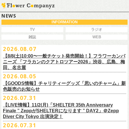
NEWS
INFORMATION
TV
ラジオ
雑誌
WEB
2026.08.07
【8/8(土)10:00〜一般チケット発売開始！】フラワーカンパ
ニーズ 「フラカンのクアトロツアー2026」渋谷、広島、梅
田、名古屋
2026.08.05
今秋開催！自身初となるクラブクアトロ・ワンマンツアー、8/8(土)一般
【GOODS情報】チャリティーグッズ「思いのチャーム」新
チケット発売がスタート！
色販売のお知らせ
どうぞお早めに〜
2026.07.31
【LIVE情報】11/2(月)「SHELTER 35th Anniversary
チャリティーグッズ「思いのチャーム」（リフレクターチャーム）の再
Finale ” ZeppがSHELTERになります ” DAY2」＠Zepp
販が決定致しました。
Diver City Tokyo 出演決定！
白、緑、赤オレンジの３つの新色展開で、
2026.07.31
8/23(日)フラワーカンパニーズ ワンマンライブ「横浜ストーリー2026」