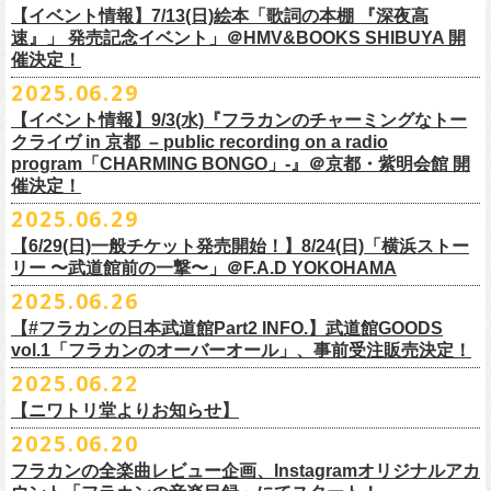
多方 大和川酒造北方風土館 より販売致します！
2.キャンペーン公式ページで、Spotifyの特別プレイリストを作成。
https://www.youtube.com/watch?
v=1EMet2dx9d4
タル配信することが決定！
【イベント情報】7/13(日)絵本「歌詞の本棚 『深夜高
イープラス販売URL（プレオーダー・一般共通）
3.作成したプレイリストを
#フラカンプレイリスト
をつけてXでシェア。
◎「フラカンの日本武道館 Part2 〜超・今が旬〜」オフィ
速』」 発売記念イベント」＠HMV&BOOKS SHIBUYA 開
https://eplus.jp/sf/detail/
4361520001-P0030001
4.フラワーカンパニーズ公式Xのキャンペーンポストをリポストして完了
■vol.6
催決定！
どうぞお楽しみに！
シャルグッズ事前通販ページ
◎「チョイナチョイナトートバッグ」
価格：¥2,000(税込)
です。
ゲスト：TOSHI-LOW（BRAHMAN）
2025.06.29
カラー：ストーンブルー、スモーキーピンク
https://capitalradioone.jp/
SHOP/387158/list.html
https://youtu.be/Z9wrtIqELqE
素材 ： 綿100％ キャンパス
【イベント情報】9/3(水)『フラカンのチャーミングなトー
■受付期間：7/16(水)17:00 ～ 8/24(日)22:59 ＊超早期ご注文特典ステッ
★応募期間
クライヴ in 京都 – public recording on a radio
サイズ：高さ40cm , 袋口幅48cm , 底幅33cm , 奥行(マチ)15cm , ハンド
カー付き：〜7/21(月祝)23:59 まで
2025年7月23日(水)〜2025年8月12日(火) 23:59まで
■vol.7
program「CHARMING BONGO」-』＠京都・紫明会館 開
ル長58cm , 内容量約15L
■発送予定：9月12日前後
※その他詳細はキャンペーン公式ページ記載の応募規約をご確認くださ
ゲスト：Novel Core
催決定！
＊その他詳細は上記通販ページをご確認ください
い
https://www.youtube.com/watch?
v=I8Zw-h9Anxg
2025.06.29
【6/29(日)一般チケット発売開始！】8/24(日)「横浜ストー
リー 〜武道館前の一撃〜」＠F.A.D YOKOHAMA
◎「CHICKEN SKIN RECORDS ガジェットポーチ」
2025.06.26
価格：2000円(税込)
カラー：ブラック、レッド
【#フラカンの日本武道館Part2 INFO.】武道館GOODS
vol.1「フラカンのオーバーオール」、事前受注販売決定！
サイズ：125×97×42ｍｍ
2025.06.22
【ニワトリ堂よりお知らせ】
2度目の日本武道館公演「フラカンの日本武道館 Part2 〜超・今が旬〜」
2025.06.20
の１ヶ月後より、
全国ワンマンツアーの開催が決定！
いつもフラワーカンパニーズのweb shop【ニワトリ堂】をご利用いただ
タイトルは「フラカンのチョイナチョイナ’25/’26」、
10/25(土)熊本
フラカンの全楽曲レビュー企画、Instagramオリジナルアカ
きありがとうございます。
Djangoを皮切りに、
来年2026年3/14(土)仙台darwinまで、
30箇所31公演を