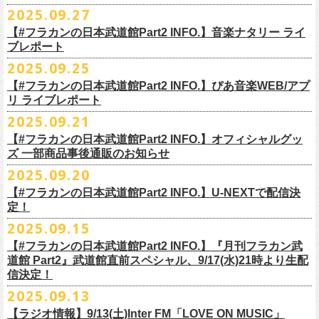
◎ワンマンツアー「フラカンのチョイナチョイナ’25/’26」 ポスター
◎「ゾロ目だョ全員集合!〜フラカン33年、野音99年〜」
2022.9.23 日比
＊＊＊＊＊＊
長州小力
2025.09.27
主催：音楽と人編集部
https://ongakutohito.com/
樋口豊さん59歳の誕生日2日前の開催となる今企画、
会場：新代田LIVE HOUSE FEVER
価格：900円(税込) *送料別
谷野外大音楽堂
まーな
出演は、トークイベントでお馴染みの〈プロ野球大好きミュージシャ
一般チケット発売日：前売 ￥5,500（税込／D代別）※お土産ステッカー
【#フラカンの日本武道館Part2 INFO.】音楽ナタリー ライ
＊サイズ：B2（515mm×728mm）
年末恒例FM802主催のロック大忘年会「FM802 ROCK FESTIVAL RADIO
ン〉たちを中心としたスペシャルバンド（グレートマエカワが参加）、
ブレポート
付き
＊販売期間：2025年10月30日(木)9:00 〜 ※在庫が無くなり次第終了
③12/4(木)配信開始予定
10月25日＠熊本Djangoを皮切りに30箇所31公演を回る全国ワンマンツア
CRAZY 2025」最終日12/29(月)、怒髪天がハウスバンドとなり、一夜限り
2月7日（土）
POLYSICS、そしてフラワーカンパニーズ。
※保護者同伴に限り高校生以下入場可能、当日￥2,
000キャッシュバック
＊2025年11月上旬〜発送予定
2025.09.25
◎ フラワーカンパニーズ「神さまツアー」～年末恒例磔磔2デイズ～ 1
ー「フラカンのチョイナチョイナ’25/’26」の2026年1月〜３月公演分
のスペシャルセッション企画「
FM802＆怒髪天 presents レディクレ歌合
■9月27日(土)公開 音楽ナタリー
◆音楽◆
（当日年齢を証明できるもの（学生証、
保険証等）のご提示が必要）
＊発送方法：宅急便
日目 2023.12.13 京都磔磔
（2/21＠大分公演を除く）
の一般チケットが10月18日(土)より発売スター
【#フラカンの日本武道館Part2 INFO.】ぴあ音楽WEB/アプ
戦」を開催。
＊9/20(土)「フラカンの日本武道館 Part2 〜超・今が旬〜」ライブレポー
矢井田瞳
前売りチケットなど本公演の詳細は、『音楽と人』のWebサイト
チケット発売日：11月15日(土)
リ ライブレポート
◎ フラワーカンパニーズ「神さまツアー」～年末恒例磔磔2デイズ～ 2
ト！
このスペシャルステージに、グレートマエカワがサポートメンバーとし
ト掲載
ホフディランカルテット
（
https://ongakutohito.com/
）にて、10月下旬ごろにお知らせされます。
問い合わせ：LIVE HOUSE FEVER TEL：03-6304-7899
☆ニワトリ堂 ＞
https://flowercompanyzinc.stores.jp/
日目 2023.12.14 京都磔磔
これにて全公演分のチケットが発売となります。
て参加することが決定しました！
2025.09.21
インナージャーニー
http://www.fever-popo.com/
■9月25日(木)公開 ぴあ音楽WEB/アプリ
9/20(土)開催の日本武道館公演を経て、さらに勢いを増してまわるフラカ
｢フラワーカンパニーズ、10年ぶり2度目の日本武道館ワンマンで示した
ポニーテールリボンズ
【#フラカンの日本武道館Part2 INFO.】オフィシャルグッ
どうぞお楽しみに！
＊9/20(土)「フラカンの日本武道館 Part2 〜超・今が旬〜」ライブレポー
■U-NEXT問い合わせ：
https://help.
unext.jp/info-video/detail/
info403b
ンの全国ツアー、
どうぞお楽しみに！
◎「FM802 ROCK FESTIVAL RADIO CRAZY 2025」
転がり続ける“バンドの未来”｣
仮面女子
ズ 一部商品事後通販のお知らせ
＊ファンクラブ優先チケット販売のご案内はファンクラブよりご登録ア
ト掲載
日程：2025年12月29日(月)
https://natalie.mu/music/news/641285
ex.KNU
◎音楽と人＆僕たちプロ野球大好きミュージシャンpresents「神田ナイト
2025.09.20
ドレスにメールでご案内しております
＊大分公演の身、諸事情により10/25(土）からの発売に変更になりました
会場：インテックス大阪
カーニバル」〜樋口豊59th BIRTHDAY LIVE〜
「今のフラカン」の圧倒的な底力 2度目の日本武道館、最高のお祭り騒
【#フラカンの日本武道館Part2 INFO.】U-NEXTで配信決
＊「
FM802＆怒髪天 presents レディクレ歌合戦」
◆お笑いステージ◆
◎「みんなの祭り X’mas SPECIAL」
日時：:2026年1月22日（木）開場/開演: 18:00/19:00（予定）
ぎ【ライブレポート】
定！
◎フラワーカンパニーズ ワンマンツアー「フラカンのチョイナチョイ
[出演]怒髪天 and more!!!!
レイザーラモン
日時：2025年12月23日(火) 開場 17:15 開演 18:00
会場：KANDA SQUARE HALL
https://lp.p.pia.jp/article/news/438272/index.html
2025.09.15
ナ’25/’26」
[Support Member]
ジョイマン
会場：名古屋DIAMOND HALL
出演：樋口豊スペシャルセッション（メンバー：樋口豊、イノウエアツ
2025年
Ba:グレートマエカワ（フラワーカンパニーズ）
【#フラカンの日本武道館Part2 INFO.】『月刊フラカン武
囲碁将棋
出演：
シ、ウエノコウジ、グレートマエカワ、MOBY and more…）
10月25日(土) 熊本Django 16:30/17:00
Key:奥野真哉(ソウル・フラワー・ユニオン)
道館 Part2』武道館直前スペシャル、9/17(水)21時より生配
nobodyKnows＋
フラワーカンパニーズ
10月26日(日) 長崎ホンダ楽器 15:30/16:00
※タイムテーブル、他出演者（ゲストボーカル）など詳細は後日発表と
信決定！
2月8日（日）
中村耕一 (ex. JAYWALK）
POLYSICS
11月3日(月・祝) 渋谷duo MUSIC EXCHANGE 15:15/16:00
なります
2025.09.13
◆音楽◆
OSAKA ROOTS
主催・企画／（株）音楽と人
11月8日(土) 徳島club GRINDHOUSE 16:30/17:00
フラワーカンパニーズ
ET-KING
制作／com agent
【ラジオ情報】9/13(土)Inter FM「LOVE ON MUSIC」
11月9日(日) 米子AZTiC laughs 15:30/16:00