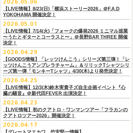
2026.05.06
OPEN 18:15
／
START 19:00
この第一回目となるゲストに、中村達也さんをお迎えしてお届けしま
払戻し期間内に購入された申込サイト内「マイページ」
◎「ラッコなエコバッグ」
より払戻し手続
も逸話まで、これまでもさまざまな伝説が語られてきたてE.L.L。
前売￥
5,500-
／当日￥
6,000-
（ドリンク代別）
す！
【LIVE情報】8/23(日)「横浜ストーリー2026」＠F.A.D
きの上、CASH POST(注 1)をご利用いただき、払戻しさせていただきま
価格：￥1,500(税込）
◎「フラカンの年末ベストナイン2026」
来年2027年にオープン50周年を控えたE.L.Lについて、フラカン鈴木圭介
チケット発売日：2026
年
7
月
5
日
(
日
) 12:00
～
YOKOHAMA 開催決定！
どうぞお楽しみに！
す。
カラー：オリーブ
11/21(土) 函館ARARA 開場16:30/開演17:00 問い合わせ：ARARA
とグレートマエカワがホスト役となり、さまざまなバンドマン、シンガ
プレイガイド：
Live Pocket
https://livepocket.jp/e/que20260903
2026.05.01
お客様ご自身でのお手続きが必要となりますため、
素材 ： ポリエステル
下記URLより払戻し手
11/23(月・祝)八戸ROXX 開場15:30/開演16:00 問い合わせ：ノースロ
ー、関係者をゲストに迎えて語り明かすトークセッションを企画。
問：
AILE C.E Works 03-5433-2500
◎ツワモノたちの記憶〜E.L.L50周年プロジェクト・スペシャルトーク〜
順をご確認の上、
サイズ：本体／約W310mm ×H340mm（持ち手含む500mm）
払戻し期限内にお手続きをお願いいたします。
ードミュージック
【LIVE情報】7/14(火)「フォークの爆発2026 ミニマル巡業
このトークシリーズでは、E.L.L.にこれまで関わってきたミュージシャ
vol.1
https://l-tike.com/guide/a_
持ち手／約W50mm × H160mm
cashpost.html
〜うたとギターとコーラスと〜」＠長野BAR THREE 開催
11/28(土) 宮崎LAZARUS 開場16:30/開演17:00 問い合わせ：LAZARUS
ン、関係者、そして当時はファンだった人々とともに、まもなく50年を
家主のツアー「YANUSHI LIVE TOUR 2026」にフラワーカンパニーズの
開催日時：2026年8月31日（月）開場19:00 開演19:30
決定！
※電子チケットの仕様上、
折りたたみマチ／約160mm
購入チケットを一部のみ払戻しすることはで
11/29(日) 鹿児島SR HALL 開場15:30/開演16:00 問い合わせ：SR HALL
迎えるライブハウスの、ツワモノたちの記憶を語っていきます。配信や
出演が決定！
◎「Handmade Rockエプロン」価格：￥5,500(税込）
会場：ell.SIZE （名古屋市中区大須2-10-43）
きません。
容量：約12L
12/5(土) 足利ライブハウス大使館 開場16:30/開演17:00 問い合わせ：
2026.04.29
インタビューでは語れない、ここだけの話もたくさん披露予定。
8/9(日)東京・SHIBUYA CLUB QUATTRO に出演させていただきます。
カラー：ダークインディゴ, キャメル
出演：鈴木圭介、グレートマエカワ、平野茂平 （Electric Lady Land会
（注 1）
※ ハンドル部分のゴムで止めて小さく携帯できます
金融庁管轄の資金移動者である株式会社ＤＧフィナンシャルテク
ネクストロード
【GOODS情報】「レッツけんこう」シリーズ第三弾！「レ
チケット完売となっておりました7/19(日)開催「フォークの爆発2026 〜
素材 ：
長） ゲスト：中村達也
ノ
ロジー(資金移動業者登録 番号：関東財務局長第 00094 号)の
12/6(日) 松本ALECX 開場15:30/開演16:000 問い合わせ：FOB新潟
7/10(金)開催のvol.0ではElectric Lady Land創始者であり現会長の平野茂
ッツけんこうアンブレラチャーム」＆リリックTシャツシリ
◎「YANUSHI LIVE TOUR 2026」 -東京公演-
座って演奏するスタイルです〜」東京・有楽町I’M A SHOW 公演につきま
（ダークインディゴ）綿 90％ , レーヨン 10％ デニム
チケット料金：全席指定¥3,500（税込） *未就学児童入場不可
「CASHPOST」が提供しているサービスです。
ーーーーー
12/11(金) 京都磔磔 〜年末恒例磔磔2デイズ〜 開場18:30/開演19:00
ーズ第一弾「モンキーTシャツ」4/30(木)より発売決定！
平氏をゲストに迎え、フラワーカンパニーズ メンバー4人とともにお届け
日時：2026/8/9(日) OPEN 17:00 / START 18:00
して、若干枚数＜立ち見指定＞での追加販売を行うことが決定しまし
（キャメル）綿 100％ キャンバス
チケット発売日：7月11日(土)10:00
購入されたマイページより払戻しさせていただきます。
問い合わせ：清水音泉
します。
2026.04.25
会場：SHIBUYA CLUB QUATTRO
8月29日(土)、30日(日)＠ゼビオアリーナ仙台 で開催されるスピッツ主催
た。
サイズ：フリー（着丈 92cm , 横幅 70cm , ショルダーテープ長 160cm）
プレイガイド：チケットぴあ
https://t.pia.jp/
PKコード：332-844
「レッツけんこう」シリーズ第三弾！アンブレラチャームの発売が決
マイページ：
https://l-tike.com/
mypage/
12/12(土) 京都磔磔 〜年末恒例磔磔2デイズ〜 開場16:30/開演17:00
今後のゲスト発表と合わせて、どうぞお楽しみに！
出演：家主 GUEST：フラワーカンパニーズ
「ロックのほそ道2026 〜15th Anniversary Special〜」にフラワーカンパ
※ フロントポケットにペン差し付き
お問い合わせ：ell.SIZE 052-211-3997
【LIVE情報】12/3(木)鈴木実貴子ズ自主企画イベント『心
定！
※本手続き中の操作、ご登録内容はしっかりとご確認のうえ、
お手続き
問い合わせ：清水音泉
チケット前売料金：一般 4,500円 / 学生 3,500円(共にドリンク代別)
ニーズの出演が決定！
◎「フォークの爆発2026 〜座って演奏するスタイルです〜」
臓の騒音』＠新代田FEVER 出演決定！
Electric Lady Landホームページ ＞
https://www.ell.co.jp/
アルミ蒸着袋入り、ランダムでご購入いただく”どれになるかお楽しみス
ください。
12/19(土) 盛岡岩手県公会堂21号室 〜ツアー最終日はフォークの爆
◎ツワモノたちの記憶〜E.L.L50周年プロジェクト・スペシャルトーク〜
※学生は公演当日に学生証の提示が必要となります
フラワーカンパニーズの出演日は8月29日(土)になります。
7/19(日)東京・有楽町I’M A SHOW 15:15/16:00
※本イベントはトークイベントです。当日はライブパフォーマンスはご
2026.04.23
タイル”での販売となります。
またお手続き時のお客様の不備に伴う対応は一切できかねますため
、ご
発〜 *アコースティックライヴ 開場16:30/開演17:00 問い合わせ：ノ
vol.0
※中学生以下無料
追加チケット＞立ち見指定 ￥5,500（税込/ドリンク代別）
ざいません。
了承ください。
ースロードミュージック
【LIVE情報】初のクアトロ・ワンマンツアー「フラカンの
開催日時：2026年7月10日（金）開場18:30 開演19:00
プレイガイド：チケット(イープラス)：
5月15日(金)18:00より、チケット先行受付もスタート！（〜5月24日
発売日：5月30日(土)10:00〜
さらに、フラカンの楽曲（歌詞）をデザインしたリリックTシャツシリー
※メール受信に際して、
事前に下記2つのドメインを受信できるように設
チケット料金：前売￥5,200(税込/ドリンク代別途要) / *12/19盛岡公演の
クアトロツアー2026」開催決定！
会場：ell.SIZE （名古屋市中区大須2-10-43）
一般チケット発売日：2026/5/30(土) 10:00 URL：
(日)23:59まで）
問：ネクストロード 03-5114-7444（平日14～18時）
https://nextroad-
モノブライトの対バンツアーにフラワーカンパニーズの出演が決定！
ズが新たに登場！
定しておいてくだ
さい。
み 前売￥5,500(税込/指定席/ドリンク代別途要)
2026.04.17
出演：フラワーカンパニーズ ゲスト：平野茂平 （Electric Lady Land会
https://eplus.jp/yanushi/
「ロックのほそ道」15周年、みんなで盛大にお祝いしましょう！
p.com/contact/
10/16(金)恵⽐寿LIQUIDROOM 公演に出演させていただきます。
第一弾は1998年リリースのアルバム『マンモスフラワー』収録「モンキ
メールが届かない場合等も、
必ず期間内にご自身で設定をご確認くださ
＊全公演共通＞高校生以下は当日¥2,000キャッシュバック（
当日年齢を
長）
問い合わせ：HOT STUFF PROMOTION 050-5211-6077
https://www.red-
【グレートマエカワ、竹安堅一情報】