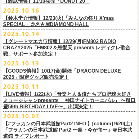
FILL BREWING
ーー過去ライブ映像配信スケジュール予定ーー
【雑誌情報】11/10発売「DONUT 20」
※購入枚数制限あり／お一人様2枚まで
受付
URL
：
https://l-tike.com/su-
xing-cyu/
予約開始：2025年11月16日(日)12:00〜
＊9/20(土)「フラカンの日本武道館 Part2 〜超・今が旬〜」ライブレポー
し2DAYSの2023年の映像も配信されること
が決定！
◎「フラカンの横浜アリーナ -リモートライヴ編- 〜生き続けてる事は最
▼視聴はこちら
みぞのくち醸造所
＊11/27(木)配信開始予定
※チケットの整理番号順での入場となります。
予約方法：Livepocketで受付
https://t.livepocket.jp/e/2q1m4
ト掲載
2025.10.16
武道館ライブ配信に先駆け、順次公開される予定です。
■11月10日(月)発売 「DONUT 20」
大のメッセージ！〜」
https://video.unext.jp/browse/feature/FET0012549
YOUNG MASTER（ドリンクアッパーズ）
◎「ゾロ目だョ全員集合!〜フラカン33年、野音99年〜」2022.9.23 日比
販売URL
https://skream.jp/livereport/2025/10/flower_companyz.php
【鈴木圭介情報】12/23(火)「みんなの祭り X’mas
＊グレートマエカワインタビュー掲載
https://video.unext.jp/browse/feature/FET0012549
横浜ビール
谷野外大音楽堂
https://eplus.jp/sf/detail/4428590001-P0030001
SPECIAL」＠名古屋DIAMOND HALL
どうぞお楽しみに！
【グレートマエカワ（フラワーカンパニーズ）「ロックンロールが降っ
ほか過去ライブ映像２作品も配信中！
横浜ベイブルーイング
2025.10.14
てきた日」】
＊12/4(木)配信開始予定
Riip Beer他（Ever Green Imports）
＊12/4(木)配信開始予定
注意事項
＊U-NEXT独占ライブ配信詳細
人生を変えた1枚のレコードについて訊く「ロックンロールが降ってきた
◎ フラワーカンパニーズ「神さまツアー」～年末恒例磔磔2デイズ～ 1
＊11/20(木)より配信中
【グレートマエカワ情報】12/29(月)FM802 RADIO
Y.MARKET BREWING
◎ フラワーカンパニーズ「神さまツアー」～年末恒例磔磔2デイズ～ 1
※営利目的のチケットの転売は固くお断り致します。転売チケットは入
◎フラワーカンパニーズ「フラカンの日本武道館 Part2 〜超・今が
日」に、先ごろ、二度目の日本武道館公演を成功させたフラワーカンパ
日目 2023.12.13 京都磔磔
◎「フラカンの横浜アリーナ -リモートライヴ編- 〜生き続けてる事は最
CRAZY2025「FM802＆怒髪天 presents レディクレ歌合
US BREWERY（近日発表！）
日目 2023.12.13 京都磔磔
場をお断りする場合もあ
旬〜」
ニーズのグレートマエカワが登場。自身の音楽人生とフラワーカンパニ
◎ フラワーカンパニーズ「神さまツアー」～年末恒例磔磔2デイズ～ 2
戦」サポート参加決定！
大のメッセージ！〜」
US BREWERY（近日発表！）
◎ フラワーカンパニーズ「神さまツアー」～年末恒例磔磔2デイズ～ 2
りますのでご注意ください。
年末恒例となっている大晦日ライブ「ヤングナイター」改め、「ヤング
配信日：2025年12月5日(金)19:00〜 ※見逃し配信あり
ーズの現在地を語る。
日目 2023.12.14 京都磔磔
＊11/27(木)より配信中
2025.10.13
US BREWERY（近日発表！）
日目 2023.12.14 京都磔磔
※撮影・録音・録画などは禁止とさせていただきます。また開場時のご
デーゲーム’25」の開催が決定！
視聴料：U-NEXT月額会員視聴無料配信URL：
https:
https://donutroll.tokyo/wd/20251110_donut20/
◎『フラワーカンパニーズ「ゾロ目だョ全員集合!〜フラカン33年、野音
自分の席以外の席取りは
【GOODS情報】10/17(金)開催「DRAGON DELUXE
//t.unext.jp/r/flowercompanyz
99年〜」2022.9.23 日比谷野外大音楽堂』
出演アーティスト：
ご遠慮ください。
2025」限定グッズ販売決定！
12月31日(水)＠新代田LIVE HOUSE FEVERにて、今年は14:00からライ
アホマイルド坂本（MC）
※飲食を伴うイベントのため、公演当日、体調不良や発熱症状のある方
ブスタート！
2025.10.11
＊U-NEXT過去ライブ作品配信詳細
10月17日(金)＠名古屋DIAMOND HALLにて開催するフラワーカンパニー
は、来場をご遠慮いただ
年越しのライブ配信はございません。
※配信開始日は変更になる場合があります
【LIVE情報】1/22(木)「音楽と人＆僕たちプロ野球大好き
＊＊＊＊＊＊
ズ presents 「DRAGON DELUXE 2025〜特別編〜」【俺たちのザ・ベス
2月6日（金）
きますようお願いいたします。
チケットの発売日は11月15日(土)。
10月25日(土)よりスタートしたフラワーカンパニーズ ワンマンツアー
ミュージシャンpresents 「神田ナイトカーニバル」 〜樋口
ーーー12/5(金)19:00〜U-NEXTにて独占ライブ配信開始！ーーー
トテンPart2】
◆音楽◆
※ミュージシャンによるトークイベントですが、音楽の話は一切いたし
「フラカンのチョイナチョイナ’25/’26」 ポスターをニワトリ堂にて限定
豊59th BIRTHDAY LIVE〜」出演決定！
①11/20(木)配信開始予定
◎フラワーカンパニーズ「フラカンの日本武道館 Part2 〜超・今が
の限定グッズとして、アクリルキーホルダーの販売が決定！
bird
ませんのでご了承くださ
今年も充実のライブ・
ツアー活動を行なってきたフラカンの2025年のラ
販売致します。
◎「フラカンの横浜アリーナ -リモートライヴ編- 〜生き続けてる事は最
2025.10.07
旬〜」
当日会場にて販売いたします。
THE LOCAL PINTS
い。
『音楽と人』で好評連載中のBUCK∞TICKのベーシスト・樋口豊のコラム
イブ納めとな
る今公演、どうぞお楽しみください！
10月30日(木)9:00〜販売開始となります。
大のメッセージ！〜」 2020.8.27 横浜アリーナ *無観客配信ライブ
配信日：2025年12月5日(金)19:00〜 ※見逃し配信あり
【#フラカンの日本武道館Part2 INFO.】[column] 9/20(土)
「タイガース、今年も優勝だ!!」から派生したトークイベント〈僕たち、
＊数に限りがございます。
視聴料：U-NEXT月額会員視聴無料
「フラカンの日本武道館 Part2 〜超・今が旬〜」＠日本武
◆お笑いステージ◆
公演に関するお問い合わせ LOFT9 Shibuya
プロ野球大好きミュージシャンです！〉presentsによるライヴの開催が決
◎フラワーカンパニーズ大晦日ライブ「ヤングデーゲーム’25」
②11/27(木)配信開始予定
配信URL：
https:
//t.unext.jp/r/flowercompanyz
道館 ライブレポート
レギュラー
https://www.loft-prj.co.jp/schedule/loft9/contact
定！
日時：12月31日（水）OPEN 13:30/ START 14:00