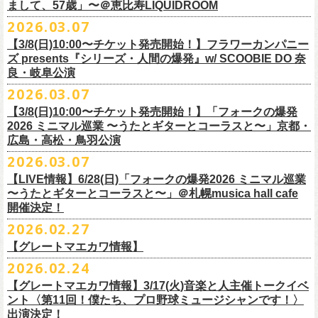
フラワーカンパニーズ presents「DRAGON DELUXE 2026」開催決定！
まして、57歳」〜＠恵比寿LIQUIDROOM
＊ライブハウス会場限定店頭先行：4/4(土) 12:00〜19:00
のみ
チケット料金：前売 ¥4,500(税込/ドリンク代別）
7月8月に開催するフラワーカンパニーズのアコースティック企画「フォ
・石巻 BLUE RESISTANCE店頭
2026.03.07
会場：国営みちのく杜の湖畔公園 北地区 エコキャンプみちのく
一般チケット発売日：4/25(土) 10:00
「DRAGON DELUXE」は、“名古屋のロックシーン活性化”、“
デビューか
ークの爆発2026 〜座って演奏するスタイルです〜」の一般チケット発売
〒986-0824 宮城県石巻市立町１丁目１－２－１
７
HP：
https://arabaki.com/
▼OFFICIAL HP先行
【3/8(日)10:00〜チケット発売開始！】フラワーカンパニー
5月23日(土)、24日(日)＠東京・錦糸公園で行われる「ニクオン2026」に
ら応援してくれている名古屋の皆さんへの恩返し”、“
名古屋への郷土愛”の
が3/28(土)10:00よりスタート！
*注意事項
【受付期間】4/4(土) 10:00 ～ 4/12(日) 23:59
ズ presents『シリーズ・人間の爆発』w/ SCOOBIE DO 奈
フラワーカンパニーズの出演が決定！
3つをテーマに掲げ、2012年より地元・
名古屋で開催しているフラワーカ
また、先日追加発表いたしました「フォークの爆発2026 ミニマル巡業 〜
東北地方在住者のみの先着販売となります
[GTR祭’26 SPECIAL BAND]
【当落・入金期間】4/15(水) 13:00 ～ 4/19(日) 21:00
良・岐阜公演
フラカンの出演はいずれか1日となります。
ンパニーズの主催イベント。
うたとギターとコーラスと〜」6/28(日)＠札幌musica hall cafeのチケット
１人１枚のみ購入可能
＊The Birthday (クハラカズユキ, ヒライハルキ, フジイケンジ)
【受付URL】
https://eplus.jp/g-freakfactory/
2026.03.07
THE BOYS&GIRLS 15th ANNIVERSARY TOUR《GO AHEAD 2026》に
も同じく3/28(土)10:00よりスタート！
住所記載の身分証確認持参の上、
それぞれのライブハウス店頭にて販売
＊ Paledusk
————————————————
フラワーカンパニーズの出演が決定！
◎「ニクオン2026」
【3/8(日)10:00〜チケット発売開始！】「フォークの爆発
15回目となる今年は初のアコースティックセットスタイル”
フォークの爆
します
・Kyeboad：高野勲
○枚数制限：お一人様2枚まで
7月23日(木)＠八王子RIPS にて、15周年お祝いさせていただきます！
日時：2026年5月23日(土)、24日(日) 11:00〜19:00 ※フラワーカンパ
2026 ミニマル巡業 〜うたとギターとコーラスと〜」京都・
発編”で開催！
購入は現金のみとなります
[GUEST GUITAR ＆ VOCALS]
○3歳以上のお客様はチケットが必要。「3歳未満のお子様」は保護者と一
ニーズの出演はいずれか1日
広島・高松・鳥羽公演
ゲストにお招きするのは、YO-KING、そしてヒグチアイ！
◎「フォークの爆発2026 〜座って演奏するスタイルです〜」
転売は固く禁止とさせていただきます
・うつみようこ
緒の場合は保護者1名につき1名まで入場無料。（保護者1名、「3歳未満
◎THE BOYS&GIRLS 15th ANNIVERSARY TOUR《GO AHEAD 2026》
会場：錦糸公園（東京都墨田区錦糸4-15-1）
2026.03.07
素敵な弾き語りをしてくださるお二人と共に、
贅沢な1日をお届けしま
7/4(土)岡山・倉敷新渓園敬倹堂 16:30/17:00 問：キャンディープロモ
公演当日も身分証を確認させて頂きます（U-22割も同様）
・菅原卓郎(9mm Parabellum Bullet)
のお子様」2名の場合は入場不可。）
日時：2026年7月23日(木) OPEN 18:30 / START 19:00
出演：フラワーカンパニーズ、勝手にしやがれ、馬場俊英、
松室政哉、
す。
ーション岡山
当日11:30〜整列開始いたします
【LIVE情報】6/28(日)「フォークの爆発2026 ミニマル巡業
・曽我部恵一
○今回のイベントに関しては、電子チケットまたは紙チケットとさせて頂
会場：八王子RIPS
ジャンクフジヤマ、THESE THREE WORDS、Ally CARAVAN、the
7/5(日)兵庫・神戸クラブ月世界 15:30/16:00 問：清水音泉
〜うたとギターとコーラスと〜」＠札幌musica hall cafe
近隣のご迷惑になるためそれ以前のお並びは禁止とさせていただき
ます
・竹安堅一(フラワーカンパニーズ)
きます。
出演：THE BOYS&GIRLS、フラワーカンパニーズ
Tiger、island etc.、BOΦGY 他
◎フラワーカンパニーズ presents 「DRAGON DELUXE 2026 〜フォーク
開催決定！
7/11(土)岐阜・郡上八幡Club Layla 16:30/17:00 問：クラブレイラ
その他詳細：
https://www.gip-web.co.jp/schedule/detail/8491#13568
・TAKUMA(10-FEET)
————————————————
チケット料金：5,000円/10代割：¥4,000 （税込/ドリンク代別)
入場/観覧：無料/オールスタンディング
の爆発編〜」
7/19(日)東京・有楽町I’M A SHOW 15:15/16:00 問：ネクストロード
問い合わせ：
2026.02.27
G.I.P.
https://www.gip-web.co.jp/t/info
・Duran
問い合わせ：
https://info.diskgarage.com/
その他詳細：
https://www.theboysandgirls.net/goahead26
アクセス：JR総武線「錦糸町駅」北口より徒歩3分、
東京メトロ半蔵門線
日時：2026年8月30日(日) 開場16:30 開演17:00
4/30(木)鈴木圭介57歳の誕生日に恵比寿
LIQUIDROOMNにてワンマンライ
8/1(土)福岡・門司BRICK HALL 16:30/17:00 問：ブリックホール
・TOSHI-LOW (OAU/BRAHMAN/the LOW-ATUS)
【グレートマエカワ情報】
「錦糸町駅」4番出口すぐ
会場：愛知＠名古屋 DIAMOND HALL
ブ、本日より一般チケットの発売がスタート！
8/2(日)福岡・門司BRICK HALL 15:30/16:00 問：ブリックホール
＊宮古公演
&KOHKI(OAU/BRAHMAN)
肉ハジケテ、音シタタル。 フードフェスと音楽フェスのコラボイベント
2026.02.24
出演：フラワーカンパニーズ（*アコースティックSET）、
YO-KING、ヒ
チケット料金：5,500円（税込/整理番号付/ドリンク代別）
日時：2026年7月26日(日) 開場 17:30 / 開演 18:00
・布袋寅泰
「ニクオン2026」
今年も開催！
5/4(月祝)5/5(火祝)＠大阪・泉大津フェニックスで開催される
グチアイ
【グレートマエカワ情報】3/17(火)音楽と人主催トークイベ
※7/4＠倉敷はドリンク代なし、7/19＠東京は全席指定
会場：岩手・カウンターアクション宮古
・ホリエアツシ(ストレイテナー)
墨田区を中心とした人気飲食店約20店舗が自慢の肉料理を披露。
ステー
「OTODAMA’26」にフラワーカンパニーズの出演が決定！
6月20日(土)、21日(日)に渋谷のライブハウスで開催される『YATSUI
チケット料金：前売 ¥5,500（税込/椅子席/整理番号付/ドリンク代別途
ント〈第11回！僕たち、プロ野球ミュージシャンです！〉
◎フラワーカンパニーズ・ワンマンライヴ
※高校生以下は当日¥2,000キャッシュバック（
当日年齢を証明できるも
出演：サンボマスター、フラワーカンパニーズ
・松尾レミ(GLIM SPANKY)
ジでは今年も極上のライブをお届け。
フラワーカンパニーズは5月5日(火祝)、10:00開場後の朝イチ！源泉テン
FESTIVAL! 2025』にフラワーカンパニーズの出演が決定！
出演決定！
要）
〜鈴木圭介誕生日「初めまして、57歳」〜
の（学生証、保険証など）
のご提示が必要となります）