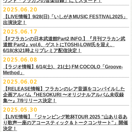
ウント「フラカンの音楽目録」にてスタート！
回ります！
2025.06.20
この度、これまでのweb shop【ニワトリ堂】サイトでの販売を終了し、
10年ぶり2回目となる日本武道館公演『フラカンの日本武道館 Part2 〜
限定的にSTORESでオープンしてきました【ニワトリ堂 2nd STORE】を
【LIVE情報】9/28(日)「いしがきMUSIC FESTIVAL2025」
武道館公演を経てさらに勢いを増してまわるフラカンの全国ツアー、
ど
超・今が旬〜』を9月20日(土)
に開催するフラワーカンパニーズが、
今年1
7/11(金)に発売される絵本『歌詞の本棚 深夜高速』の発売記念イベント
本店【ニワトリ堂】として移行、運営させていただくことになりまし
出演決定！
うぞお楽しみに！
月より月１配信のYouTube番組『月刊フラカン武道館 Part2』をスター
の開催が決定！
た。
2025.06.17
☆リリース詳細☆
ト、7回目のゲストとして、
ラッパー・シンガソングライターのNovel
◎フラワーカンパニーズ ワンマンツアー「フラカンのチョイナチョイ
フラワーカンパニーズ デジタルシングル
【#フラカンの日本武道館Part2 INFO.】『月刊フラカン武
Coreの出演が決定！
楽曲の歌詞に着目し、
気鋭のイラストレーターが自らのフィルターを通
☆フラワーカンパニーズ web shop【ニワトリ堂】
道館 Part2』vol.6、ゲストにTOSHI-LOW氏を迎え、
ナ’25/’26」
「ただいま実演中/ピュアな匂いがチョイナチョイナ」
して、
その世界観を絵本として再構築するプロジェクト、”歌詞（うた）
フラワーカンパニーズと怒髪天が出演する子供ばんどデビュー45周年祝
https://flowercompanyzinc.stores.jp/
6/18(水)21時よりプレミア配信決定！
2025年
収録曲：
番組スタート直前スペシャルのvol.0としてスキマスイッチ、
第１回目の
の本棚”。その第４弾としてフラワーカンパニーズ「深夜高速」が7/11(金)
うツアー子供ばんど「おかげさまで45周年 〜 祝！生存確認スペシャル
10月25日(土) 熊本Django 16:30/17:00
1. ただいま実演中
2025.06.08
ゲストとしてTHE COLLECTORSの加藤ひさし(vo)と古市コータロー(
g)、
に発売。
〜『弱きを助け強きを挫く』心強き後輩たちに支えられ（涙）」、
改めまして、どうぞ宜しくお願い致します。
◎「ライブでこんにちは！手ぬぐい」
◎「HESOKURIアクキー」
10月26日(日) 長崎ホンダ楽器 15:30/16:00
2. ピュアな匂いがチョイナチョイナ
第２回目にHump Back、第３回目はスターダスト☆レビューの根本要、
これを記念し、絵本の作画を担当してくださったイラストレーターの丹
【ラジオ情報】6/14(土)、21(土) FM COCOLO「Groove-
7/20(日)大阪公演のチケットが完売御礼となっていましたが、ご好評につ
価格：800円(税込)
価格：1500円(税込)
11月3日(月・祝) 渋谷duo MUSIC EXCHANGE 15:15/16:00
＊各音楽サービスにて7/16(水)よりリリース
第４回目は南海キャンディーズの山里亮太、
第５回目は筋肉少女帯の大
Method」
下京子さんと、フラワーカンパニーズ・鈴木圭介によるサイン会＋トー
きチケット若干枚数追加発売決定しました！
サイズ：75×41ｍｍ
素材 ： 綿100％
11月8日(土) 徳島club GRINDHOUSE 16:30/17:00
槻ケンヂ、
そして第６回目はBRAHMANのボーカル・TOSHI-
LOWを招き
クショーをHMV&BOOKS SHIBUYA 6F イベントスペースで開催いたし
名古屋公演も絶賛発売中！
2025.06.02
サイズ：90cm × 33cm
6/14(土)、21(土) 20:00～21:00 FM COCOLO「Groove-Method」
11月9日(日) 米子AZTiC laughs 15:30/16:00
お届けしてきた今番組（全回アーカイブ配信中）、
第7回目となる今回の
ます。
３バンド、気合いパンパンで名古屋＆大阪でお待ちしております！
【RELEASE情報】フラカンのレア音源をコンパイルした
”GROOVE”というキーワードを軸に、楽曲の”
GROOVE”
を生み出すベー
11月15日(土) 福井CHOP 16:30/17:00
ゲストは、
初対面となるBMSG所属のラッパー・シンガソングライター
企画アルバム『HESOKURI 〜オリジナルアルバム未収録
シストが語る本格的な音楽プログラム
11月16日(日) 神戸VARIT. 15:30/16:00
のNovel Coreを招聘。
集〜』7/9リリース決定！
6月後半の２週に渡り、グレートマエカワがDJを担当します
11月29日(土) 名古屋E.L.L 16:30/17:00
「深夜高速」
を始めフラカンの曲に救われ影響を受けてきたと公言し、
★鈴木圭介（著）、丹下京子（絵） 歌詞（うた）の本棚 『深夜高速』
◎子供ばんど「おかげさまで45周年 〜 祝！生存確認スペシャル 〜『弱
2025.05.30
https://cocolo.jp/site/blog/6200/
11月30日(日) 静岡サナッシュ 15:30/16:00
自身の曲の歌詞にも入れ込むほどの思いを持つNovel Coreと、その噂を聞
発売記念イベント★
きを助け強きを挫く』心強き後輩たちに支えられ（涙）」
12月6日(土) 宇都宮HEAVEN’S ROCK VJ-2 16:30/17:00
【LIVE情報】「ジャンピング乾杯TOUR 2025 “山あり谷あ
いていたフラカンメンバーの、
お互いに嬉しさを隠せない貴重な初トー
・7月19日(土) 開場17:15/開演18:00 名古屋Electric Lady Land
10年ぶり2回目となる日本武道館公演『フラカンの日本武道館 Part2 〜
12月7日(日) 水戸LIGHT HOUSE 15:30/16:00
り歌声一座のアコースティック＆トークコンサート”」開催
クは必見！ いつか対バンという話にも！？
■開催日時：2025年7月13日（日） 13:00～
(問)JAILHOUSE 052-936-6041 www.jailhouse.jp
超・今が旬〜』を9月20日(土)
に開催するフラワーカンパニーズ、
武道館
決定！
12月13日(土) 盛岡CLUB CHANGE WAVE 16:30/17:00
■場所：HMV&BOOKS SHIBUYA 6F イベントスペース
・7月20日(日) 開場16:30/開演17:00 心斎橋Music Club JANUS (問)清水音