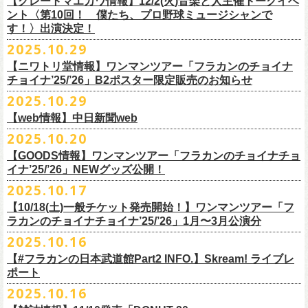
【グレートマエカワ情報】12/2(火)音楽と人主催トークイベ
翌週以降も過去のライブ映像を順次配信予定です。
ライブ、『フラワーカンパニーズ「ゾロ目だョ全員集合!〜フラカン33
GORA BREWERY
U-NEXT月額会員の方は、追加料金なくお楽しみいただけます。
1days視聴券 2,800円(税込)
出演：JUN SKY WALKER(S) 、フラワーカンパニーズ
ント〈第10回！ 僕たち、プロ野球ミュージシャンで
様々な会場でのフラカンのライブをぜひお楽しみください！
年、野音99年〜」2022.9.23 日比谷野外大音楽堂』に続く第3弾、第4弾と
Godspeed Brewery（The Slop Shop）
2days視聴券 5,000円(税込)
チケット料金：6,600円（税込）＋ドリンクオーダー ※未就学児入場不可
す！〉出演決定！
して、
しまなみブルワリー
翌週以降も過去のライブ映像を順次配信予定です。
視聴チケット販売期間：12/08（月）21:00〜12/30(火) 19:00
一般チケット発売日：2026年1月24日(土)
2025.10.29
＊11/27(木)正午配信開始
年末恒例となった京都磔磔での2デイズライブ、2023年に開催されたフラ
Shimoda Brewing Company
様々な会場でのフラカンのライブをぜひお楽しみください！
【公演詳細】
視聴チケット販売URL：
https://eplus.jp/fc-st/
問い合わせ：E.L.L. 052-201-5004
◎『フラワーカンパニーズ「ゾロ目だョ全員集合!〜フラカン33年、野音
ワーカンパニーズ「神さまツアー」～年末恒例磔磔2デイズ～の1日目、2
【ニワトリ堂情報】ワンマンツアー「フラカンのチョイナ
Streetlight Brewing
公演タイトル：第10回！ 僕たち、プロ野球大好きミュージシャンです！
JUN SKY WALKER(S) オフィシャルサイト
http://junskywalkers.jp/
99年〜」2022.9.23 日比谷野外大音楽堂』
日目それぞれの映像を同時配信がスタート！
チョイナ’25/’26」B2ポスター限定販売のお知らせ
SEOUL BREWERY（エムエスエンタープライズ）
＊11/20(木)正午配信開始
日時・会場：12月2日（火）LOFT9 Shibuya
▼視聴はこちら
U-NEXT月額会員の方は、追加料金なくお楽しみいただけます。
立飛麦酒醸造所
◎「フラカンの横浜アリーナ -リモートライヴ編- 〜生き続けてる事は最
2025.10.29
（
https://www.loft-prj.co.jp/schedule/loft9/access
）
2026年1月12日(月祝)＠仙台darwinで開催される四星球企画「毛が生えた
https://video.unext.jp/browse/feature/FET0012549
CHORYO
Craft
Beer
大のメッセージ！〜」 2020.8.27 横浜アリーナ *無観客配信ライブ
開場／開演： 17:45／18:30
日」にフラワーカンパニーズの出演が決定！
【web情報】中日新聞web
様々な会場でのフラカンのライブをぜひお楽しみくださいね。
DevilCraft Brewing
▼視聴はこちら
（終演予定：21:15）
2025.10.20
9月20日(土)
に開催した日本武道館公演『フラカンの日本武道館 Part2 〜
Totopia Brewery
https://video.unext.jp/browse/feature/FET0012549
■10月28日(火)公開 中日新聞web
出演ミュージシャン： ※五十音順
◎四星球企画「毛が生えた日」
超・今が旬〜』、このライブの模様がU-NEXTにて12/
5(金)19:00〜独占ラ
＊U-NEXT独占ライブ配信詳細
そして、いよいよ12/5(金)19:00〜「フラカンの横浜アリーナ -リモートラ
【GOODS情報】ワンマンツアー「フラカンのチョイナチョ
Trap Door Brewing他（AQベボリューション）
【動画】名曲「深夜高速」やディープな名古屋の魅力を語る フラワー
イノウエアツシ（ニューロティカ／横浜DeNAベイスターズ）、ウエノコ
日時：2026年1月12日(月祝) OPEN 15:30 / START 16:00
イブ配信されることが決定！
イナ’25/’26」NEWグッズ公開！
◎フラワーカンパニーズ「フラカンの日本武道館 Part2 〜超・今が
イヴ編- 〜生き続けてる事は最大のメッセージ！〜」U-NEXT独占配信
奈良醸造
カンパニーズ・鈴木圭介さん、イラストレーター・丹下京子さん対談
ウジ（the
会場：仙台darwin
全国のライブハウスを主戦場とし”メンバーチェンジなし、
活動休止な
旬〜」
がスタート！
2025.10.17
NOVORU
＊U-NEXT独占ライブ配信詳細
https://www.chunichi.co.jp/article/1151332
HIATUS、Radio Caroline／広島東洋カープ）、オカモト”MOBY”タクヤ
出演：四星球、フラワーカンパニーズ、SCOOBIE DO
10/25(土)＠熊本Djangoよりスタートするフラワーカンパニーズ ワンマン
し”で全国各地でライブ・
ツアーを続けているフラカンが、結成36年
配信日：2025年12月5日(金)19:00〜 ※見逃し配信あり
合わせてどうぞお楽しみに！
NOMCRAFT BREWING
◎フラワーカンパニーズ「フラカンの日本武道館 Part2 〜超・今が
(SCOOBIE DO ／MLB
チケット料金：¥4,200(税込/ドリンク代別)
四星球・北島康雄くんのトークライブに鈴木圭介の出演が決定！
【10/18(土)一般チケット発売開始！】ワンマンツアー「フ
ツアー「フラカンのチョイナチョイナ’25/’26」ら販売するNEWグッズを
で”超・今が旬”
と自負し10年振りに挑んだ2度目の日本武道館ライブ。
視聴料：U-NEXT月額会員視聴無料
Nomodachi Brewing
旬〜」
解説者)、グレートマエカワ（フラワーカンパニーズ／中日ドラゴン
一般チケット発売日：11月29日(土)
ラカンのチョイナチョイナ’25/’26」1月〜3月公演分
公開！
その模様を10年前の武道館ライブ映像をはじめフラカンのMVも
数多く手
配信URL：
https:
//t.unext.jp/r/flowercompanyz
＊12/4(木)正午配信開始
箱根ビール醸造所
配信日：2025年12月5日(金)19:00〜 ※見逃し配信あり
ズ）、樋口豊
問い合わせ：ジー・アイ・ピー tel022-222-9999
◎『僕？僕は君だよ 76日前の』
2025.10.16
掛けている映像監督・番場秀一氏がリアルに映し出します。
◎ フラワーカンパニーズ「神さまツアー」～年末恒例磔磔2デイズ～ 1
HAMAMATSU BEER
視聴料：U-NEXT月額会員視聴無料
（BUCK∞TICK／阪神タイガース）
日時：2025年12月5日(金)開場18:45 / 開演19:30
【#フラカンの日本武道館Part2 INFO.】Skream! ライブレ
日目 2023.12.13 京都磔磔
B.M.B BREWERY
配信URL：
https:
//t.unext.jp/r/flowercompanyz
司会：金光裕史（音楽と人編集部／阪神タイガース）
＊一般発売に先がけ、HP先行あり！
会場：東京・西早稲田BLAH BLAH BLAH
ポート
さらにこの配信を記念し、同じくU-NEXTにて、
2020年開催の横浜アリー
ーー過去ライブ映像配信スケジュールーー
◎ フラワーカンパニーズ「神さまツアー」～年末恒例磔磔2デイズ～ 2
Far Yeast Brewing
料金：前売￥4,000 ※税込／要1オーダー（500円以上）
＜
HP
先行＞
出演：北島康雄(四星球) ゲスト：鈴木圭介(フラワーカンパニーズ)
ナでの無観客配信ライブ、
2022年開催の日比谷野音ライブ、
そして年末
2025.10.16
日目 2023.12.14 京都磔磔
FARMENTRY
チケット一般発売日：11月8日（土）10時〜
受付期間：
11
月
13
日
(
木
)10:00
～
11
月
20
日
(
木
)
23:59
チャージ：前売¥3000/当日¥3500(+1drink ¥600)
■10月16日(木)公開 Skream!
恒例となっている京都のライブハウス磔磔でのセットリ
ストほぼ被りな
＊11/20(木)より配信中