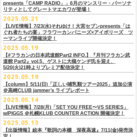
ネクストロード 03-5114-7444 (平日14～18時)
ム未収録集〜』を7月9日にリリースすることが決定！
https://www.youtube.com/watch?
v=kTtAgK2Iq4A&t=2345s
presents「CAMP RADIO」」6月のマンスリー・パーソナ
ての⼤切な曲がたくさんあると思います。
※宛名入れはひらがなのみとなります。（日付やメッセージ、イラスト
こちらの商品は受注生産販売となります（公演当日の販売は未定）。
合わせてお見逃しなく！
チケット料金：¥5,200(税込/整理番号付/
ドリンク代別途要)
全19曲75分、フルに収録された、これぞ真のとっておきの企画盤です。
リティとしてグレートマエカワが登場！
何より、メンバーにとっては全ての曲が⼤切な曲で、⼀年中⾏なってい
等は不可）
※全公演、高校生以下は当日¥2,000 キャッシュバック(当日年齢を証明で
どうぞお楽しみに！
■vol.2
るライブでは新旧問わず並列でセットリストに組み込まれ、今も⽣き続
※イベントの撮影・録音・録画（ライブ機能や画面録画含む）は一切禁
2025.05.21
今回3サイズをご用意（※写真 :鈴木圭介、グレートマエカワ S着用/ 竹安
＜番組情報＞
9月28日(日)岩手県盛岡市盛岡城跡公園を中心に開催される「いしがき
ラジオNikkei第１にて毎週木曜日21:30～22:10放
送「LOGOS
きるもの(学生証、
保険証など)のご提示が必要となります)
ゲスト：Hump Back
けています。
止とさせていただきます。
堅一 M着用/ミスター小西 L着用）、
『月刊フラカン武道館 Part2』
9月11日(木)、12日(金)＠仙台GIGSで開催されるスピッツ主催「ロックの
【LIVE情報】7/23(水)それゆけ！大宮セブンpresents「は
MUSIC FESTIVAL2025」にフラワーカンパニーズの出演が決定！
presents「CAMP RADIO」、
一般チケット発売日：
◎商品詳細
https://www.youtube.com/watch?
v=6XTayyWwFP0&t=6s
この全ての曲たちを改めてたくさんの⼈に知ってほしい、そんな気持ち
※整理番号での入場を予定しております。変更になる場合も御座います
前ポケット/背中部分にフラカンの日本武道館仕様のオリジナルタグ付
◾️vol.6
ほそ道2025」にフラワーカンパニーズの出演が決定！
ぐれ者たちの宴」フラワーカンパニーズ×アイボリーズ ツ
6月のマンスリー・パーソナリティをグレートマエカワが務めます ！
10/25〜12/22公演＞8月30日(土)
タイトル：HESOKURI ～オリジナルアルバム未収録集～
も込めて、
ので、予めご了承ください。
き、
ゲスト：TOSHI-LOW（BRAHMAN）
ーマンライブ開催決定！
フラワーカンパニーズの出演日は9月12日(金)になります。
チケットオフィシャル１次先行も本日よりSTART！
5月5 週目SPと6 月1週目、2週目の3本で豪華ゲストをお招きしお届けい
1/17〜3/14公演＞10月18日(土)
発売日：2025年7月9日
■vol.3
今回5名のライターさんと、四星球・北島康雄さんにご協⼒いただき、全
さらに、別途フラカンオリジナルデザインの布パッチをお付けします。
6月18日(水)21:00〜プレミア配信
2025.05.19
詳細は下記をチェック！
今年もやります！怒髪天との恒例”ジャンピング乾杯TOUR”！
たします。
品番：DQCL-3946
ゲスト：根本要（スターダスト☆レビュー）
曲レビュー企画を⾏うことになりました。
【対象商品】
（布パッチのデザインは後日！お楽しみに）。
本番URL：
https://youtu.be/Z9wrtIqELqE
5月31日(土)正午より、チケット先行受付もスタート！（〜6月10日
https://eplus.jp/ishigaki-fes/
今年は趣向を変えて、アコースティック＆トークコンサートで京都、甲
【#フラカンの日本武道館Part2 INFO.】『月刊フラカン武
価格：￥3,300(税込)
https://www.youtube.com/watch?
v=OMoBtAjSn-w
発売日：2025年7月11日(金)
(火)23:59まで）
府、松本にて開催決定！
道館 Part2』vol.5、ゲストに大槻ケンヂ氏を迎え、
収録楽曲：
「フラカンの音楽目録」reviewer
タイトル：歌詞（うた）の本棚 『深夜高速』
＊＊＊＊＊＊＊＊＊＊＊＊＊＊＊
＊アーカイブ配信中！
どうぞ、お見逃しなく！
◎「いしがきMUSIC FESTIVAL2025」
5/20(火)21時よりプレミア配信決定！
◎ラジオNikkei第１毎木21:30～22:10放
送
01. プライマル。
■vol.4：山里亮太（南海キャンディーズ）
天野史彬（ライター）
鈴木 圭介(著)/丹下 京子(絵)
事前販売受注期間：2025年6月28日(土)12:00〜7月20日(日)23:59まで
◾️vol.0 番組スタート直前スペシャル
日時：2025年9月28日(日)
本日よりHP先行も受付スタート！ぜひお早めに〜
「LOGOS presents「CAMP RADIO」」
2025.05.19
02. ハートのレース
https://youtube.com/live/_ipE-
Na37yY
大西健斗（ライター/SPICE編集部）
価格：￥2,200（税込）
受注受付url：web shop「ニワトリ堂」
ゲスト：スキマスイッチ
☆オフィシャル先行：5月31日（土）正午12:00〜6月10日（火）23:59
場所：岩手県盛岡市盛岡城跡公園を中心に開催
https://campradio.jp/
03．友達100万人
川上きくえ（ライター）
【column】5/11(日)「正しい哺乳類ツアー2025」追加公演
ISBN：9784845643035
https://flowercompanyzinc.stores.jp/
https://www.youtube.com/watch?v=BR4CmNuGCLg&t=28s
https://w.pia.jp/s/hosomichiofrock25of/
OFFICIAL SITE：
https://www.ishigaki-fes.jp/
☆HP先行
]10月19日（日）大阪城音楽堂にて開催される「OYZ NO YAON」＃007
5/29（木） 21:30～22:10；ゲスト・木村“Q太郎”至さん（ローディー）
04．そら（この空はあの空につながっている）
■vol.5
＠高崎CLUB jammer’s ライブレポート
北島康雄（四星球）
※対象商品は当日会場にてスタッフからお渡し致します。
お届け予定：9月10日(水)前後を予定
#いしがき2025
受付URL：
https://eplus.jp/jktour2
025-hp/
〜オヤジを愛したスパイ〜
6/ 5（木） 21:30～22:10；ゲスト・桜井秀俊さん（真心ブラザーズ
）
05. 青い吐息のように
ゲスト：大槻ケンヂ（筋肉少女帯/特撮/オケミス）
鈴木淳史（ライター）
2025.05.14
※こちら受注生産の商品となり、公演当日の販売は現状未定となってお
◾️vol.1
◎「ロックのほそ道2025」
#いしがきミュージックフェスティバル
受付期間：2025/5/30（金）21:00〜6/8（日）2
3:59
にフラワーカンパニーズの出演が決定！
※リピート放送：19日（木）21:30～22:10
06．セミ・ロング
https://www.youtube.com/watch?
v=1EMet2dx9d4
兵庫慎司（ライター）
【ローソンチケット】
ります。
ゲスト：加藤ひさし、古市コータロー（THE COLLECTORS）
日時：2025年9月12日(金) 17：15／18：00
【LIVE情報】7/28(月)「SET YOU FREE〜VS SERIES」
購入枚数制限：お1人様1公演につき4枚まで
6/12（木） 21:30～22:10；ゲスト・フミさん（POLYSICS） ※リピー
07. 天の神さまの言うとおり
ご購入はコチラから＞＞
購入を希望される方は事前販売受注期間内にてご注文ください。
https://www.youtube.com/watch?v=kTtAgK2Iq4A&t=2345s
会場：仙台GIGS
w/PIGGS ＠札幌KLUB COUNTER ACTION 開催決定！
只今から先行受付も開始！お申し込みはコチラ〜
ト：26日（木）21:30～22:10
08. スターな男
■vol.6
本日6/20(金)より「
フラカンの音楽目録」
と付したInstagramのオリジナ
※受付開始までにURL表示致します※
＊＊＊＊＊＊＊＊＊＊＊＊＊＊＊
出演：キタニタツヤ/SPITZ/フラワーカンパニーズ/Laura day
2025.05.13
◎「ジャンピング乾杯TOUR 2025 “山あり谷あり歌声一座のアコースティ
https://eplus.jp/ynks/
09．アンテな
ゲスト：TOSHI-LOW（BRAHMAN）
ルアカウントにて随時公開していきます！
喜多方、東京、松阪、福山の４箇所を回る、
フラワーカンパニーズの恒
■vol.2
romance（五十音順）
ック＆トークコンサート”」
＊発券手数料がお得
＊Radikoの「RN」にて全国でお聴きいただけます。
10. ザッツオーライ
【出版情報】絵本『歌詞の本棚 深夜高速』7/11(金)発売決
https://youtu.be/Z9wrtIqELqE
例アコースティック企画「
フォーク
の
爆発
2025 ～座って演奏するスタイ
※イベントチケットは、電子チケットでのお引き取りとなります。
テレビ埼玉の人気番組「それゆけ！大宮セブン」から誕生した芸人バン
◎「フラカンのオーバーオール」*オリジナル布パッチ付き
ゲスト：Hump Back
料金：1Fスタンディング／2F指定席/2F後方スタンディング ￥7,500-
10/17(金)名古屋DIAMOND HALLにて、フラワーカンパニーズ
9月4日(木)京都・磔磔 18:30/19:00 （問）清水音泉 06-6357-3666 (平日
＊全国LOGOSショップ店内でも放送されます。
11. 夜汽車のブルース
定！