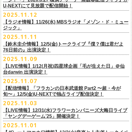
【当日】￥4500 (+2D)
1-4）
3日目12/28(日)、”年忘れ‼ レディクレSP 第3夜『レディクレ初参！フラ
U-NEXTにて見放題で配信開始！
12/21(日)、22(火)に開催するフラワーカンパニーズ ワンマンツアー「フ
【ホスト】MANABE “MR.PAN” TAKA SHI (THE NEATBEATS)／OKUNO
開催時間及び入場料：
カンとスキマのスペシャルバンド＜ザ・
ライターズ＞ ！』”と題し、スペ
ラカンのチョイナチョイナ’25/’26」の京都公演であり、年末恒例
磔
磔
2デ
2025.11.12
SHIN YA (SOUL FLOWER UNION)
2月6日（金）16:00～22:00, 前売り900円 当日1,200円
シャルなステージをお届けします！
イズの生配信が決定！
【ラジオ情報】11/26(水) MBSラジオ「メゾン・ド・ミュー
【お客様】増子直純 (怒髪天)／グレートマエカワ (フラワーカンパニーズ)
2月7日（土）11:00～21:00, 前売り1,200円 当日1,500円
どうぞお楽しみに〜
ジック」
【チケット発売】イープラス
2月8日（日）11:00～19:00, 前売り1,100円 当日1,400円
毎年恒例、ほぼ被りなしの京都磔磔2days、
お得になる2days通し視聴チ
鈴木圭介57歳の誕生日に恵比寿
LIQUIDROOMNにてワンマンライブ開催
2025.11.11
【イープラスURL】
https://eplus.jp/sf/detail/4446640001-P0030001
◎「FM802 ROCK FESTIVAL RADIO CRAZY 2025」
ケットの販売もあり！
■11月26日(水)深夜25:30〜 MBSラジオ「メゾン・ド・ミュージック」
決定！
【チケット発売日】12/6 10:00〜
【鈴木圭介情報】12/5(金)トークライブ『僕？僕は君だよ
チケット：
https://eplus.jp/sf/
detail/4430060001-P0030001
LIVE HOUSE Antenna -BEYOND ZERO Garage-
アーカイブ視聴も両日12/30(火)23:59まで可能です（
チケットのご購入は
＊鈴木圭介、グレートマエカワが11月の４週目パーソナリティを担当
76日前の』出演決定！
＊椅子席となります
12月28日(日)16:35〜 -
同日19:00まで）。
https://www.mbs1179.com/mm/
◎フラワーカンパニーズ・ワンマンライヴ
「フラカンの日本武道館 Part2 〜超・今が旬〜」の映像作品が
出店ビール会社：
年忘れ‼ レディクレSP 第3夜
2025.11.09
〜鈴木圭介誕生日「初めまして、57歳」〜
12/5(金)19:00よりU-NEXTにて配信されることを記念して、過去のライブ
渥美半島醸造
『レディクレ初参！フラカンとスキマのスペシャルバンド＜ザ・
ライタ
視聴チケット発売スタート！
【LIVE情報】1/12(月祝)四星球企画「毛が生えた日」＠仙
日時：2026年4月30日(木) 開場18:15／開園19:00
映像４作品が同じくU-NEXTで配信決定！
ISEKADO
ーズ＞ ！』
どうぞ、お楽しみに！
台darwin 出演決定！
会場：恵比寿
LIQUIDROOM
West Coast Brewing
出演：ザ・ライターズ（フラワーカンパニーズ＋スキマスイッチ）
チケット料金：前売り¥5,700(税込/整理番号付/ドリンク代別途要) *記念バ
2025.11.07
先日配信された「フラカンの横浜アリーナ -リモートライヴ編- 〜生き続
OGA BREWING
イベントオフィシャルサイト：
https://radiocrazy.fm/
◎フラワーカンパニーズ ワンマンツアー「フラカンのチョイナチョイ
ッヂ付
けてる事は最大のメッセージ！〜」 2020.8.27 横浜アリーナ *無観客配信
【配信情報】「フラカンの日本武道館 Part2 〜超・今が
オラホビール
「フラカンの日本武道館 Part2 〜超・今が旬〜」の映像作品が
ナ’25/’26」
JUN SKY WALKER(S) TOUR 2026 “READH TO GO”の対バンシリーズ＜
一般チケット発売日：2026年3月15日(日)10:00
旬〜」12/5(金)U-NEXTで独占ライブ配信決定！
ライブに続く第2弾として、
「フラカンの日本武道館 Part2 〜超・今が旬〜」の映像作品が
Kakegawa Farm Brewing
12/5(金)19:00よりU-NEXTにて配信されることを記念して、
過去のライブ
12月21日(日) 開場15:30/開演16:00 〜竹安56〜 ＊会場チケット完売
狼煙上がる時＞7/12(日)名古屋公演にフラワーカンパニーズの出演が決定
ネクストロード 03-5114-7444（平日14:00〜18:00）
本日11月27日(木)正午より『フラワーカンパニーズ「ゾロ目だョ全員集
12/5(金)19:00よりU-NEXTにて配信されることを記念して、過去のライブ
2025.11.03
KANKIKU BREWERY
映像４作品が同じくU-NEXTで配信決定！
12月22日(月) 開場18:30/開演19:00 フラカンのロックンロール大会 ＊
しました！
合!〜フラカン33年、野音99年〜」2022.9.23 日比谷野外大音楽堂』の配
映像４作品が同じくU-NEXTで配信決定！
京都醸造
会場チケット(5,200円) 残り僅か
【LIVE情報】12/31(水)フラワーカンパニーズ大晦日ライブ
信が開始しました！
CRAFT
BANK
第1弾として、本日11月20日(木)正午より『「フラカンの横浜アリーナ -リ
「ヤングデーゲーム’25」開催決定！
＊生配信詳細
◎JUN SKY WALKER(S) TOUR 2026 ”READH TO GO”＜狼煙上がる時＞
U-NEXT月額会員の方は、追加料金なくお楽しみいただけます。
先日配信された「フラカンの横浜アリーナ -リモートライヴ編- 〜生き続
CRAFT
BEER BASE
モートライヴ編- 〜生き続けてる事は最大のメッセージ！〜」
＜アーカイブ視聴期間：〜2025/12/30(火)23:59まで（※
2日間共通 ）＞
日時：2026年7月12日(日) 開場16:45/開演17:30
2025.11.01
けてる事は最大のメッセージ！〜」 2020.8.27 横浜アリーナ *無観客配信
CRAFTROCK BREWING
2020.8.27 横浜アリーナ *無観客配信ライブ』の配信が開始しました！
視聴チケット料金：
会場：名古屋Ellectric Lady Land