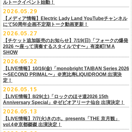
ルトークイベント始動！
素材 ： 綿100％
ローソン、
ミニストップ店舗にて直接払い戻しをさせていただきます。
＜オフィシャル抽選先行＞ 7/13(月)12:00～7/20(月・祝)23:59まで
発売日：7月4日(土)10:00〜
・富山県民小劇場ORBIS
◎「フォークの爆発2026 〜座って演奏するスタイルです〜」
サイズ：S / M / L / XL
ローソンで発券された⽅はローソンへ、
2026.05.29
ミニストップで発券された⽅は
https://
l-tike.com/st1/okuno1202-
1/
プレイガイド：イープラス
https://eplus.jp/sf/detail/
0039320001-
・バール・デ・美富味
7/5(日)兵庫・神戸クラブ月世界 開場15:30/開演16:00
＜製品サイズ＞
ミニストップへお⼿持ちの未使⽤
チケットをお持ちの上、ご来店くださ
他詳細はイベント公式サイトへ →
https://
breast.co.jp/okuno60th/
P0030682P021001?P1=
1221
【メディア情報】Electric Lady Land YouTubeチャンネル
・マリエ6F芝生広場
追加チケット＞2F立ち見席 ￥5,500（税込/ドリンク代別）
S ： 身丈66cm / 身幅55cm / 肩幅52cm / 袖丈21cm
い。実際の払戻⼿
順につきましては、下記URLをご確認ください。
ネクストロード 03-5114-7444（平日14～18時）
https://nextroad-
にて50周年企画不定期トーク動画更新！
・富山駅構内自由通路
＊ステージ上からの眺めになります
M ： 身丈70cm / 身幅58cm / 肩幅55cm / 袖丈23cm
https://l-tike.com/oc/lt/
haraimodoshi/
p.com/
contact/
チケット発売：7月6日 12時～
2026.05.27
＊自由席の方ご入場後、開演10分前のご案内を予定しています
L ： 身丈74cm / 身幅61cm / 肩幅58cm / 袖丈25cm
(注1)チケットの半券がもぎられているものについては、ご返⾦
対応を致
2027年にオープン50周年を迎える名古屋のライブハウスElectric Lady
プレイガイド：e-plus(イープラス)
発売日：7月2日(木)17:00〜
【チケット追加販売のお知らせ】7/19(日)「フォークの爆発
XL ： 身丈78cm / 身幅64cm / 肩幅61cm / 袖丈27cm
しかねます。
Land（通称E.L.L）でぴあ中部×フラワーカンパニーズの合同企画のトー
https://eplus.jp/sf/detail/
4562600001-P0030001
プレイガイド：イープラス
https://eplus.jp/sf/detail/0039320001-
2026 〜座って演奏するスタイルです〜」有楽町I’M A
※上記サイズはあくまでも目安の寸法です
(注2)チケット代以外の外⼿数料(配送⼿数料は除く)の返⾦
については、
クイベントシリーズ、vol.1の開催が8月31日(月)に決定！
フェスHP:
backonlivefes.com
SHOW
P0030685P021001?P1=1221
「フォークの爆発2026 ミニマル巡業 〜うたとギターとコーラスと〜」
「各種⼿数料券」が必要となります。
払い戻しの際に忘れずお持ちくだ
問：清水音泉 06-6357-3666（平日 15:00~18:00）
福島にて開催決定！
2026.05.22
さい。もし各種⼿
数料券を紛失された場合、外⼿数料のご返⾦
は致しか
日本のロック史を彩るさまざまバンドが出演し、ライブハウスシーン黎
info@shimizuonsen.com
ねますので何卒ご了承下さい。
【LIVE情報】10/16(金)「monobright TAIBAN Series 2026
明期ならではの驚きのエピソードから、まるで都市伝説のようなとんで
◎「フォークの爆発
2026
ミニマル巡業 〜うたとギターとコーラスと〜」
〜SECOND PRIMAL〜」＠恵⽐寿LIQUIDROOM 出演決
(注3) 払い戻しには「チケット」が必要です。払い戻し手続きより先に、
も逸話まで、これまでもさまざまな伝説が語られてきたてE.L.L。
※ミニマル巡業とは『
新たな試みとして歌とアコースティックギター一
定！
チケットの発券手続きの上、
再度Loppiにて払戻しお手続きください。
来年2027年にオープン50周年を控えたE.L.Lについて、フラカン鈴木圭介
本とコーラスと小
物の楽器などで構成するライヴ』です
(注4)夜間・早朝(21時～6時頃)は防犯対策として、
レジ内の現⾦が制限さ
2026.05.15
とグレートマエカワがホスト役となり、さまざまなバンドマン、シンガ
日時：
9/21(
月祝
)
開場
15:30/
開演
16:00
れております。その為、夜間・
早朝とその直前・直後の時間帯はつり銭
ー、関係者をゲストに迎えて語り明かすトークセッションを企画。
【LIVE情報】8/29(土)「ロックのほそ道2026 15th
会場：福島
Player
’
s Cafe
2027年にオープン50周年を迎える名古屋のライブハウスElectric Lady
◎
「SMILEY’S CONNECTION スマイリー原島 BIRTHDAY FESTIVAL
が 不⾜する場合がございますので、払い戻しは夜間・
早朝を避けてお⼿
このトークシリーズでは、E.L.L.にこれまで関わってきたミュージシャ
Anniversary Special」＠ゼビオアリーナ仙台 出演決定！
チケット料金：
4,800
円（税込
/
整理番号付
/
ドリンク代別） ※高校生以下
Land（通称E.L.L）でぴあ中部×フラワーカンパニーズの合同企画のトー
6days ～ ハメチ a-GOGO CARNIVAL!!～」
続きいただきますようお願い申し上げます。
ン、関係者、そして当時はファンだった人々とともに、まもなく50年を
2026.05.13
は当日
¥2,000
キャッシュバック（
当日年齢を証明できるもの（学生証、
クイベントシリーズを開始することが決定！
＜
day
２下北沢
CLUB Que
編＞
迎えるライブハウスの、ツワモノたちの記憶を語っていきます。配信や
10月、11月と自身初となるクラブクアトロ・
ワンマンツアーも決まって
保険証など）
のご提示が必要となります）
【LIVE情報】7/7(火)きのホ。presents「THE 京月観」
9
月
3
日
(
木
)
下北沢
CLUB Que
【ローソンチケットでご購入で、電子チケットをご選択の
インタビューでは語れない、ここだけの話もたくさん披露予定。
いるフラワーカンパニーズ、
2026年を右肩上がりに盛り上げる8箇所9公
一般チケット発売日：
7
月
18
日
(
土
)
vol.4＠京都磔磔 出演決定！
日本のロック史を彩るさまざまバンドが出演し、ライブハウスシーン黎
出演：
POLYSICS
／フラワーカンパニーズ／
SCOOBIE DO
お客様】
演のツアー開催決
定！
問い合わせ：ノースロードミュージック
明期ならではの驚きのエピソードから、まるで都市伝説のようなとんで