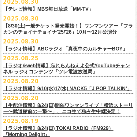
2025.08.30
うような、感動というもののさらに向こう側へ突き抜けていくような、
様々なアイテムが全16種類。ぜひお楽しみください！
サイズ：160（バニラのみ） / S / M / L / XL / XXL
【 受付期間 】
2月21日(土) 別府Copper Ravens 16:30/17:00
うつみようこ(vo)
素晴らしく爽快なライブだった。
＜製品サイズ＞
【テレビ情報】MBS毎日放送「MM-TV」
◆コンビニ(番号端末式)・銀行ATM・ネットバンキング決済
2月22日(日) 福岡CB 15:30/16:00
真城めぐみ(vo)
ライブの1曲目を飾ったのは、今年リリースの最新アルバム『正しい哺乳
160 ： 身丈62cm / 身幅46cm / 肩幅40cm / 袖丈18cm
9月22日(月) 17:00 ～ 9月27日(土) 22:59まで
2025.08.30
2月24日(火) 豊橋Club KNOT 18:30/19:00
中森泰弘(g)
■
9月
1日(月)27:20〜
MBS毎日放送「MM-TV」
類』収録の“少年卓球”。開演時間が来て、会場の照明が落ちて真っ暗にな
S ： 身丈65cm / 身幅49cm / 肩幅42cm / 袖丈19cm
◆クレジットカード決済
2月28日(土) 新潟GOLDEN PIGGS BLACK 16:30/17:00
【8/30(土)一般チケット発売開始！】ワンマンツアー「フラ
奥野真哉(key)
＊グレートマエカワ インタビューOA
り、照明が点滅しはじめ、野性的なビートが鳴り響く登場SE“Eeyo”が流
M ： 身丈69cm / 身幅52cm / 肩幅46cm / 袖丈20cm
9月22日(月) 17:00 ～ 9月30日(火) 22:59まで
3月1日(日) 金沢AZ 15:30/16:00
カンのチョイナチョイナ’25/’26」10月〜12月公演分
クハラカズユキ(dr)
※
リピート放送；
9/4(木)、9/5(金)、9/7(日)
れ出した瞬間から異様なほどの高揚感が会場を包み込み、そして竹安堅
L ： 身丈73cm / 身幅55cm / 肩幅50cm / 袖丈22cm
3月7日(土) HEAVEN’S ROCKさいたま新都心 16:30/17:00
チケット料金：前売 ¥5,500（税込／整理番号付／ドリンク代別途要）
2025.08.30
https://www.mbs.jp/mmtv/
一の目が醒めるようなギターから“少年卓球”が始まった瞬間に、もうこの
XL ： 身丈77cm / 身幅58cm / 肩幅54cm / 袖丈24cm
【 お届け 】
3月14日(土) 仙台darwin 16:30/17:00
※⾼校⽣以下は当⽇¥2,000 キャッシュバックします
#MMTV_mbs
日のフラカンの勝利は確定した――そんな気持ちになった。『正しい哺
【ラジオ情報】ABCラジオ「真夜中のカルチャーBOY」
XXL：身丈81cm / 身幅63cm / 肩幅57cm / 袖丈25cm
10月下旬発送予定
（当⽇年齢を証明できるもの（学⽣証、保険証など）のご提⽰
が必要と
10年ぶり2回目となる日本武道館公演『フラカンの日本武道館 Part2 〜
乳類』はこの10年をかけてフラカンが研ぎ澄ませてきたバンドサウンド
※上記サイズはあくまでも目安の寸法です
2025.08.25
チケット料金：¥5,200(税込/整理番号付/
ドリンク代別途要)
なります）
■8月30日(土) 、9月6日(土)、9月13日(土)
超・今が旬〜』を9月20日(土)
に開催するフラワーカンパニーズが、
今年1
とメッセージ性が高次元で結晶化した大傑作だが、その中でも、“少年卓
※全公演、高校生以下は当日¥2,000 キャッシュバック(当日年齢を証明で
【ラジオ&web情報】忘れらんねえよ公式YouTubeチャン
※チケットにスタンディングの記載がありますが、
当日は椅子あり自由
深夜2:00〜3:00 ABCラジオ「真夜中のカルチャーBOY」
月より月１配信のYouTube番組『月刊フラカン武道館 Part2』をスター
先行配信しておりました「ただいま実演中/ピュアな匂いがチョイナチョ
球”はポップで疾走感があり、初めてロックで高揚した瞬間をギュッと思
ネル ラジオコンテンツ「ツレ電波放送局」
きるもの(学生証、
保険証など)のご提示が必要となります)
席でのご案内となります。
※グレートマエカワ インタビューOA
ト、番組スタート直前スペシャルのvol.
0としてスキマスイッチ、第１回
イナ」を急遽CD化、ライブ会場にて販売がスタート！
い出させるような楽曲だ。10年ぶりの武道館とライブの1曲目を飾るに相
一般チケット発売日：
2025.08.20
券売状況により、
当日券でのご来場のお客様に後方にてスタンディン
https://abcradio.asahi.co.jp/mayoboy/
目のゲストとしてTHE COLLECTORSの加藤ひさし(vo)と古市コータロー
ぜひお手元に〜
応しい楽曲が最新アルバムに収められているという点で、今のフラカン
■8月25日(月)21:00公開
10/25〜12/22公演＞8月30日(土)
グをお願いする
場合もございます
(
g)、第２回目にHump Back、第３回目はスターダスト☆レビューの根本
の絶好調ぶり、そして、この10年間のフラカンが歩んだ道のりの豊かさ
【ラジオ情報】9/10(水)17(水) NACK5「J-POP TALKIN’」
忘れらんねえよ公式YouTubeチャンネル ラジオコンテンツ「ツレ電波放
1/17〜3/14公演＞10月18日(土)
＊2/21＠大分公演のみ＞10月25日(土)
一般チケット：発売中
要、
第４回目は南海キャンディーズの山里亮太、
第５回目は筋肉少女帯
◎31st single「ただいま実演中/ピュアな匂いがチョイナチョイナ」
を感じずにはいられない。
送局」
2025.08.20
■9月10日(水)、17日(水) 24:00～24:30 NACK5「J-POP TALKIN’」
https://flowercompanyz.com/live/2025/06/18/8686
の大槻ケンヂ、
第６回目はBRAHMANのボーカル・TOSHI-LOW、
第７回
価格：1100円(税込)
他にも美しい情景を想起させる“アメジスト”や“ミント”、下世代へのメッ
第10回ツレ：フラワーカンパニーズ 鈴木圭介/グレートマエカワ
【生配信情報】8/24(日)開催ワンマンライブ「横浜ストーリ
詳細：
https://flowercompanyz.com/live/2025/08/12/8752
＊鈴木圭介、グレートマエカワ ゲスト出演
問い合わせ：JAILHOUSE TEL:052-936-6041
https://www.jailhouse.jp/
目はラッパー・シンガーソングライターのNovel Core、そして８回目に四
収録曲:
セージを歌う“履歴書”、長い旅路を歩き続けるバンドの生き様を伝える“ハ
https://youtu.be/BIya9VH0ZOI
ー〜武道館前の一撃〜」、ニコ生で独占生中継決定！
https://www.nack5.co.jp/program/j-pop_talkin/
星球を招きお届けしてきた今番組（
全回アーカイブ配信中）。
1.ただいま実演中
イエース”（この曲の演奏時には、ステージセットとして、実際に60万キ
2025.08.19
2.ピュアな匂いがチョイナチョイナ
ロ以上を走行したというバンドの先代ハイエースが登場した）、キャッ
番組最終回となる今回は、フラカンメンバー4人による「
武道館直前スペ
価格：1100円(税込)
【ラジオ情報】8/24(日) TOKAI RADIO（FM929）
チーなサウンドとモチーフの中に現代社会や人間への批評眼を忍び込ま
シャル」を9月17日(水)21:
『Morning Delight』
00より生配信決定！
せた“ラッコ！ラッコ！ラッコ！”……この10年で生まれた多彩な楽曲たち