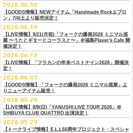
その他詳細：OFFICIAL SITE：
https://www.ishigaki-fes.jp/
2026.06.30
水音泉
☆最速先行受付スタート！
カラー：レッド , ブルー
済チケット
をお持ちの方はそのまま使用可能となります。
2026年
9月2日〜6日に開催される
スマイリー
原島さんのイベント
湯仲間販売所
https://eplus.jp/sf/detail/4579890001-P0030001P0030002?
【GOODS情報】NEWアイテム「Handmade Rockエプロ
素材：綿 100％
「SMILEY’S CONNECTION スマイリー原島 BIRTHDAY FESTIVAL
#いしがき2026
チケットぴあ
ン」7/4(土より販売決定！
P6=001&P1=0402&P59=1&block=true
サイズ：28 × 28 cm
6days ～ ハメチ a-GOGO CARNIVAL!!～」出演決定！
【チケットぴあにてご購入のお客様】
#いしがきミュージックフェスティバル
イープラス
その他詳細：イベントオフィシャルサイト
https://shelter35th.com/
生地：8重ガーゼふきん
2026.06.19
フラワーカンパニーズは
＜
day
２下北沢
CLUB Que
編＞
9月3日(木)下北沢
払戻方法は、
チケットの受取方法や支払方法などにより異なります。
7/4(土)「フォークの爆発2026 〜座って演奏するスタイルです〜」＠倉敷
ローチケ
問い合わせ：HOTSTUFF 050-5211-6077(平日12:00-18:00)
CLUB Queに出演致します。
下記 URL よりどの払戻方法になるのか確認してください。
【LIVE情報】9/21(月祝)「フォークの爆発2026 ミニマル巡
新渓園敬倹堂より、グッズにNEWアイテムが登場！
業 〜うたとギターとコーラスと〜」＠福島Player’s Cafe 開
http://t.pia.jp/guide/refund.
jsp
新たな企画「Handmade Rock」シリーズ第一弾として、初アイテム、エ
・11/1(日)名古屋クラブクアトロ OPEN 15:15 START 16:00 問：
催決定！
<お問合せ> チケットぴあ
http://t.pia.jp/help/
index.jsp
プロンを販売いたします！
JAIL HOUSE
2026.06.15
お料理の時だけでなく、お掃除やDIY作業の時など、いろんなシチュエー
チケットぴあ
【イープラスにてご購入のお客様】
ションでご利用いただけるおすすめアイテムです。
イープラス
【LIVE情報】「フラカンの年末ベストナイン2026」開催決
12/2(水)恵比寿LIQUIDROOMで開催される奥野
真哉さんの祝・還暦イベン
9/22(火祝)富山駅周辺5会場で開催されるサーキットフェス「back on live
払戻方法は、チケットの受取方法や支払方法により異なります。
ぜひチェックしてくださいね！
定！
ローチケ
トにフラワーカンパニーズの出演が決定！
FES 2026 能登半島災害復興支援」にフラワーカンパニーズの出演が決
詳細は下記の払戻方法チャートをご確認ください。
2026.06.07
グレートマエカワ、竹安堅一が参加するうつみようこ＆Yokoloco Bandも
定！
＜公演変更／延期 払戻方法確認チャート＞
＜全公演共通＞
【GOODS情報】「フォークの爆発2026 ミニマル巡業」よ
ハウスバンドとして参加いたします。
チケット完売となっておりました7/11(土)開催「
フォークの爆発2026 〜
出演する会場など詳細は後日発表となります。
払戻方法確認チャート
http://eplus.jp/
refund2/
チケット料金：前売￥5,700(税込/ドリンク代別途要)
りニューアイテム販売！
みんなで盛大にお祝いしましょう♪
座って演奏するスタイルです〜」岐阜・郡上八幡Club Layla 公演につき
質問に答えながらご自身の状況を確認してください。 適切な払戻方法を
※高校生以下は当日¥2,000キャッシュバック（当日年齢を証明できるも
まして、限定枚数となりますが＜立ち見席＞
2026.05.29
の追加販売を行うことが決
どうぞお楽しみに！
ご覧になれます。
の（学生証、保険証など）のご提示が必要となります）
6/8(月)からスタートする「フォークの爆発2026 ミニマル巡業 〜うたとギ
◎奥野真哉 還暦イベント “〜オクピンの笑って︕笑って︕︕ 60歳〜「君
定しました。
【LIVE情報】8/9(日)「YANUSHI LIVE TOUR 2026」＠
e+Q＆A ページ：
https://eplus.jp/qa/
チケット完売となっておりました7/5(日)開催「フォークの爆発2026 〜座
一般チケット発売日：8月8日(土)
ターとコーラスと〜」にて、ラッコシリーズのニューアイテムの販売が
◎「モンキーTシャツ」
はカンレキさ」”
◎「back on live FES」
SHIBUYA CLUB QUATTRO 出演決定！
って演奏するスタイルです〜」兵庫・神戸クラブ月世界 公演につきまし
決定！
価格：￥3,700(税込)
日時：2026年12月2日(水) 開場18:00 / 開演19:00
◎「フォークの爆発2026 〜座って演奏するスタイルです〜」
日程：2026年9月22日(火祝)
て、限定枚数となりますが＜2F立ち見席＞の追加販売を行うことが決定
2026.05.29
【ローソンチケットでご購入で、紙チケットをご選択のお
さらに、完売御礼となった「レッツけんこうアンブレラチャーム」（ラ
ボディ：ビッグシルエット
会場：恵比寿 LIQUIDROOM
7/11(土)岐阜・郡上八幡Club Layla 開場16:30/開演17:00
会場：
しました。
ンダム）がイエローver.で販売再開決定！
客様】
カラー：ホワイト、アシッドブルー、
[NEWカラー！]
サンドベージュ
【トークライブ情報】E.L.L50周年プロジェクト・スペシャ
チケット：
追加チケット＞立ち見席 ￥5,500（税込/ドリンク代別）
・富山MAIRO