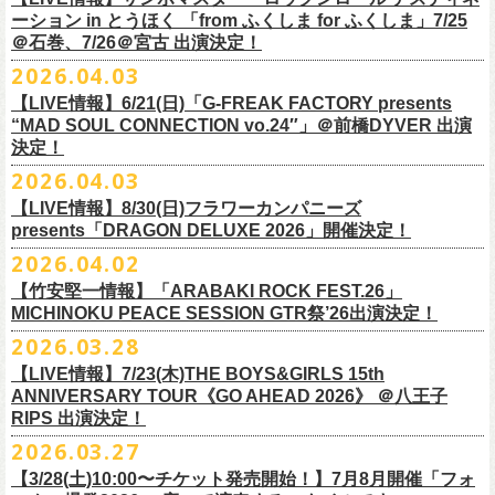
一般チケット前売5,000円/ 当日5,500円
ネクストロード 03-5114-7444 (平日14～18時)
ーション in とうほく 「from ふくしま for ふくしま」7/25
https://rainbowhill.jp/
＊鶴オフィシャルサイト：
https://afrock.jp/
ーーーーー
＠石巻、7/26＠宮古 出演決定！
鈴木実貴子ズ自主企画イベント『心臓の騒音』にフラワーカンパニーズ
2026.04.03
・7月2日(木)＠荻窪TOP BEAT CLUB
＜振替公演・チケットの払い戻しについて＞
の出演が決定！
*ワンマン
【LIVE情報】6/21(日)「G-FREAK FACTORY presents
・現在、振替日程、および各公演のチケット払い戻しに関する詳細を調
本日よりオフィシャル先行もスタート！どうぞお見逃しなく〜
本日4月23日(木)に結成37周年を迎えたフラワーカンパニーズ、自身初と
OPEN：19:00 / START：19:30
“MAD SOUL CONNECTION vo.24″」＠前橋DYVER 出演
整しております。 決定次第、改めて各バンドの公式サイトおよび公式
なるクラブクアトロ・ワンマンツアーの開催が決定！
決定！
前売：¥5,000 / 当日：¥5,500 ＋1DRINK(¥700)
SNS等にてご案内いたしますので、今しばらくお待ちください。
◎鈴木実貴子ズ自主企画イベント『心臓の騒音』
https://topbeatclub.com/schedule/?month=202607
2026.04.03
・お手持ちのチケット（紙・電子共に）は、詳細が発表されるまでその
日程：12月3日(木)
◎フラワーカンパニーズ 「フラカンのクアトロツアー2026」
まま大切に保管していただきますようお願い申し上げます。振替公演や
【LIVE情報】8/30(日)フラワーカンパニーズ
時間：開場 18:30 開演 19:00
10/10(土)渋谷クラブクアトロ OPEN 16:15 START 17:00 問：ネク
払い戻しの際に必要となります。
presents「DRAGON DELUXE 2026」開催決定！
会場 ：新代田FEVER
ストロード
2026.04.02
料金：4,500円（税込/ドリンク代別/整理番号有）
10/24(土)広島クラブクアトロ OPEN 16:15 START 17:00 問：キャ
改めて万全の体制で、鶴とともにライブをお届けできたらと思いますの
出演：鈴木実貴子ズ / フラワーカンパニーズ
ンディー・プロモーション
【竹安堅一情報】「ARABAKI ROCK FEST.26」
で、ご理解のほど、何卒宜しくお願い致します。
フラワーカンパニーズのベーシスト兼リーダー兼社長、グレートマエカ
一般チケット発売日：8月23(土)
MICHINOKU PEACE SESSION GTR祭’26出演決定！
10/25(日)梅田クラブクアトロ OPEN 15:15 START 16:00 問：清水
ワの57歳の誕生日を記念し、7年ぶりの奄美大島で、誕生日会&前夜祭開
問い合わせ：VINTAGE ROCK std. 03-5787-5350 （平日12:00～17:00）
音泉
2026.03.28
催決定!
https://vintage-rock.com/
11/1(日)名古屋クラブクアトロ OPEN 15:15 START 16:00 問：JAIL
お待たせしました！怒髪天との恒例”ジャンピング乾杯TOUR”、もちろん
【LIVE情報】7/23(木)THE BOYS&GIRLS 15th
HOUSE
今年も開催決定！
ANNIVERSARY TOUR《GO AHEAD 2026》 ＠八王子
◎「フォークの爆発2026 ミニマル巡業 ～うたとギターとコーラスと～
＜全公演共通＞
みんなで足腰鍛えて挑みます〜
【オフィシャルサイト先行】
RIPS 出演決定！
GMBD前夜祭」
チケット料金：前売￥5,700(税込/ドリンク代別途要)
◎「レッツけんこうアンブレラチャーム」（ランダム）
受付期間：04/25(土)20:00～04/30(木)23:
59
2026.03.27
※ミニマル巡業とは『新たな試みとして歌とアコースティックギター一
※高校生以下は当日¥2,000キャッシュバック（当日年齢を証明できるも
価格：￥500(税込)
本日よりHP先行も受付スタート！お見逃しなく！！
▼受付URL
本とコーラスと小物の楽器などで構成するライヴ』です
【3/28(土)10:00〜チケット発売開始！】7月8月開催「フォ
の（学生証、保険証など）のご提示が必要となります）
仕様：チャーム4種（けいくん、まーちゃん、けんちゃん、
こにし）/アル
https://eplus.jp/suzukimikiko-
1203-flowercompanyz/
日時：2026年9月26日(土) 開場17:00 開演18:00