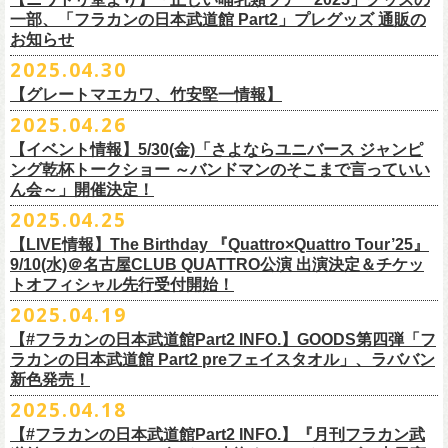
テッカー（サポーター限定カラー）を差し上げます！
楽曲の歌詞に着目し、
気鋭のイラストレーターが自らのフィルターを通
問い合わせ：ノースロードミュージック仙台
※ご購入はおひとり様1枚までとさせていただきます。
M ： 身丈64cm / 身幅57cm / 裄丈84cm
一部、「フラカンの日本武道館 Part2」プレグッズ 通販の
Key. SJ（GAG）
[三宅伸治(vo.g)/石塚英彦(vo)/グレートマエカワ(b)/石塚幸作(ds)]
◎フラワーカンパニーズ presents 「DRAGON DELUXE 2025〜特別
して、
その世界観を絵本として再構築するプロジェクト、”歌詞（うた）
お知らせ
※ご購入されたご本人様のみご参加可能になります。分配や譲渡はでき
L ： 身丈68cm / 身幅62cm / 裄丈87cm
Dr. 南條庄助（すゑひろがりず）
GSK /GUEST Vo:石塚くるみ[pèyang(vo.b)ポトフ(g)アルパカ(ds)]
================================================
編〜」【俺たちのザ・ベストテンPart2】
＊フラカンの日本武道館Part2 ステッカー（サポーター限定カラー：ゴー
の本棚”。
・7月6日(日)
ませんので、予めご了承ください。
XL ： 身丈71cm / 身幅68cm / 裄丈90cm
料金：前売5,000円 当日：5,800円（税込/ドリンク代700円別途要）
【時間(全日共通)】
2025.04.30
日時：10月17日(金) Open 18:15 / Start 19:00
ルド
）
いつもニワトリ堂をご利用いただき有難うございます。
その第４弾としてフラワーカンパニーズ「深夜高速」
の絵本化が決定！
会場：東京・江東区文化センターホール
※本受付は先着順となります。規定枚数に達し次第、受付を終了いたし
※上記サイズはあくまでも目安の寸法です
一般発売：6月8日（日）10:00
OPEN 18:30 /START19:30
文・天野史彬
会場：名古屋DIAMOND HALL
【グレートマエカワ、竹安堅一情報】
時間：Open 16:00 / Start 16:30
ます。
プレイガイド：FANYチケット https://yoshimoto.funity.jp/
【チケット】
出演：
「正しい哺乳類ツアー2025」グッズの一部、並びに「フラカンの日本武
2025.04.26
「SET YOU FREE〜VS SERIES」フラカン武道館応援企画として、札幌
今回の絵本化に際し、鈴木圭介からのリクエストで、
北野武の著書『浅
チケット料金：前売 ¥5,500（税込／全席指定）
※本受付はローソンチケットのシステムを使用しています。
問い合わせ：Fanyチケット 0570-550-100（10時～19時／年中無休）
[1日券] 予約￥5,000/当日￥5,500
2025年5月11日、フラワーカンパニーズが今年1月から全国を回ったツア
フラワーカンパニーズ
道館 Part2」プレグッズをニワトリ堂 2nd STOREにて5/3(土)12:00より取
KLUB COUNTER ACTIONにてPIGGSとの対バンが決定！
草迄』
の表紙などを手掛けたイラストレーターの丹下京子さんが作画を
【イベント情報】5/30(金)「さよならユニバース ジャンピ
一般チケット発売日：5月25日(日)
※本受付にてご購入の際、対象商品の代金とは別に、チケット1枚につき
＝＝＝＝＝＝＝＝＝＝＝＝＝＝
[4日間通し券]￥17,000
ー「正しい哺乳類ツアー2025」の追加公演となる高崎CLUB Jammer’s公
うつみようこ(vo)
り扱いスタート！
担当。
ング乾杯トークショー ～バンドマンのそこまで言っていい
プレイガイド：
ローソンチケットの規定の手数料（システム利用料：330円(税込み)/枚、
※いずれもドリンク代別途要
演が開催された。追加公演の場所がなぜ群馬県・高崎なのかと言えば、
真城めぐみ(vo)
「正しい哺乳類ツアー2025」グッズについては、2025/05/03 12:00 〜
ん会～」開催決定！
◎「SET YOU FREE〜VS SERIES」
楽曲のもつ世界観を繊細に、
豊かに表現した作品に仕上がっています！
イープラス
電子チケット利用料：110円(税込み)/枚）がかかります。
◎フラワーカンパニーズ ワンマンツアー「フラカンのチョイナチョイ
※入場整理番号あり
今年1月にリリースされたアルバム『正しい哺乳類』のレコーディングが
中森泰弘(g)
2025/05/11 23:59までの期間限定での受付となります。
日時：7月28日(月)OPEN 18:30 START19:15
2025.04.25
チケットぴあ
※代金のお支払いは、クレジットカード・PayPay・楽天ペイでのお支払
ナ’25/’26」
※中学生以上はチケットが必要になります。
高崎のスタジオTAGO STUDIO TAKASAKIで行われたからである。作品
奥野真哉(key)
またお届けについて、「正しい哺乳類ツアー2025」グッズを含む場合、5
会場：札幌KLUB COUNTER ACTION
『歌詞の本棚 深夜高速』は、7月11日(金)より全国書店などで発売。お
ローチケ
い、もしくは、コンビニエンスストアの「ローソン」「ミニストップ」
2025年
※オフィシャルFC先行チケット販売あり
のリリースツアーと言えば東京や大阪の大きな会場でファイナルをやっ
クハラカズユキ(dr)
【LIVE情報】The Birthday 『Quattro×Quattro Tour’25』
月末〜6月上旬以降となる予定です。
出演：フラワーカンパニーズ、PIGGS
楽しみに！
問い合わせ：ネクストロード
店内にございます「Loppi」でのお支払いをお選びいただけます。
10月25日(土) 熊本Django 16:30/17:00
※入場順：FC通し券→FC各日券→店通し券→店各日券→当日券
て締め括られるイメージも強いが、その作品が生まれた場所に帰ってい
チケット料金：前売 ¥5,500（税込／整理番号付／ドリンク代別途要）
9/10(水)＠名古屋CLUB QUATTRO公演 出演決定＆チケッ
チケット料金：前売り¥4,800
※各店舗のプレイガイドカウンターでの販売はいたしません。
10月26日(日) 長崎ホンダ楽器 15:30/16:00
一般チケット予約：2025年4月21日(月)から
トオフィシャル先行受付開始！
く、というこのツアーの旅の在り方に美しさを感じる。
※⾼校⽣以下は当⽇¥2,000 キャッシュバックします
◎ニワトリ堂2nd STORE
https://flowercompanyzinc.stores.jp/
チケット発売日：5月24日
商品情報：
・7月31日(木)
※チケットに関する問い合わせは必ず下記にお願いいたします。
11月3日(月・祝) 渋谷duo MUSIC EXCHANGE 15:15/16:00
MANDA-LA2予約フォームよりお申し込みください
そして、これはぼんやりとしたイメージの連鎖でしかないが、群馬と言
（当⽇年齢を証明できるもの（学⽣証、保険証など）のご提⽰
が必要と
2025.04.19
プレイガイド：tiget
https://tiget.net/events/400570
タイトル：『歌詞の本棚 深夜高速』
会場：三重・松阪M’AXA
※海外からは購入できません。日本国内のみの販売になります。
11月8日(土) 徳島club GRINDHOUSE 16:30/17:00
https://ssl.form-mailer.jp/fms/36a3b84d475895
えば詩人の萩原朔太郎である。萩原朔太郎は詩人でありながら、自らマ
なります）
【#フラカンの日本武道館Part2 INFO.】GOODS第四弾「フ
歌詞：鈴木圭介 絵：丹下京子
時間：Open 18:30 / Start 19:00
11月9日(日) 米子AZTiC laughs 15:30/16:00
MANDA-LA2
ンドリンなどの楽器を演奏し、作曲もする音楽家だった。（高崎ではな
一般チケット発売日：6月28日(土)
ラカンの日本武道館 Part2 preフェイスタオル」、ラババン
発売日：2025年7月11日(金)
チケット料金：前売 ¥5,500（税込／全自由・整理番号付／ドリンク代別
＜イベント参加に関してのご注意＞
11月15日(土) 福井CHOP 16:30/17:00
〒180-0003 東京都武蔵野市吉祥寺南町２丁目８−６ 第１８通南ビル地下
いが）前橋文学館という場所に行けば、彼が愛用したアコースティック
問い合わせ：JAILHOUSE TEL:052-936-6041
https://www.jailhouse.jp/
新色発売！
価格：定価2,200円(税込)
途要）
・会場内外の通路など共有部分での座り込み、集団での立ち話など、他
11月16日(日) 神戸VARIT. 15:30/16:00
https://www.manda-la2.com
ギターが飾られていたり、彼の作曲した曲が流れていたりする。詩と音
我こそ”フラカンの日本武道館宣伝隊員”に！という方は、こちらよりポス
2025.04.18
発売元：リットーミュージック
一般チケット発売日：5月26日(月)
のお客様のご迷惑になるような行為はご遠慮ください。イベント中止等
11月29日(土) 名古屋E.L.L 16:30/17:00
2025年9月20日(土)開催するフラワーカンパニーズ日本武道館ワンマンラ
楽の関係、言葉と音楽の関係、「うた」と呼ばれるものの秘密……そう
ター＆フライヤーを必要数お送りさせていただきますので、メールに
商品ページ：
https://www.rittor-
music.co.jp/product/detail/
3125317101/
【#フラカンの日本武道館Part2 INFO.】『月刊フラカン武
イープラス
の原因となります。
11月30日(日) 静岡サナッシュ 15:30/16:00
＝＝＝＝＝＝＝＝＝＝＝＝
イブ「フラカンの日本武道館 Part2 〜超・今が旬〜」、
いうものに思いを馳せるのに、群馬はうってつけの土地である。この日
7月12日(土)7月13日(日)静岡県浜松市浜名湖ガーデンパーク 屋外ステージ
て、件名に「フラカンの日本武道館宣伝隊員応募」と明記いただき、本