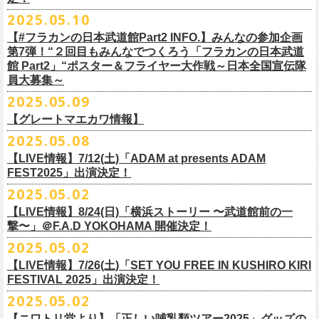
インスタグラムアカウント：
ルです〜」の一般チケットが今週末より発売開始！
※本受付は、スマートフォンからのみお申し込みいただけます。
ド・アイボリーズとフラワーカンパニーズとの異色対バンが決定！
■価格：20,000円(税込) ※送料別（一律：1100円）
https://www.youtube.com/watch?v=6XTayyWwFP0&t=6s
（tax in/1F・2Fスタンディングは整理番号付/ドリンク代別）
presents「DRAGON DELUXE 2025」の開催が決定！
12:00〜17:00)/info@shimizuonsen.com
◎「OYZ NO YAON ＃007 〜オヤジを愛したスパイ〜」
12. スタンドアローン
2025.05.10
◎「フラカンの音楽目録」
7/5(土)喜多方、7/6(日)東京、8/3(日)福山公演は5/25(日)10:00より発売、
フィーチャーフォン、BlackBerry、WindowsPhone、タブレット端末
アイボリーズはマヂカルラブリー・村上（ギター）、囲碁将棋・根建太
■仕様
お問い合わせ：ノースロードミュージック TEL 022-256-1000（営業時
9月6日(土)山梨・甲府桜座 16:30/17:00 （問）FOB新潟 025-229-5000
日時：2025年10月19日(日) 15:30開場∕16:00開演
13. 飛び跳ねマーチ
https://www.instagram.com/
flowercompanyz_mokuroku
7/31(木)松阪公演のみ、諸事情により5/26(月)10:00からの発売に変更とな
（iPad、Android）からのお申し込みはできません。
一（ベース）、GAG・SJ（キーボード）、すゑひろがりず・南條庄助
生地：デニム
■vol.3
間 平日11:00〜16:00）
「DRAGON DELUXE」は、“名古屋のロックシーン活性化”、“
デビューか
【#フラカンの日本武道館Part2 INFO.】みんなの参加企画
http://fobkikaku.co.jp
会場：大阪城音楽堂
14. 40
ります。
※ご利用には、ローソンWEB会員(無料)への登録が必要になります。
（ドラム）、そしてジェラードン・アタック西本（ボーカル）の5人で
厚さ：11オンス
ゲスト：根本要（スターダスト☆レビュー）
第7弾！“２回目もみんなでつくろう「フラカンの日本武道
HP：
https://www.north-road.co.jp/detail/detail.php?eid=87091
ら応援してくれている名古屋の皆さんへの恩返し”、“
名古屋への郷土愛”の
9月7日(日)長野・松本上土劇場 16:00/16:30 （問）FOB新潟 025-229-
出演：スターダスト☆レビュー / 怒髪天 / フラワーカンパニーズ / 笑い飯
15．気持ちいい顔でお願いします
館 Part2」“ポスター＆フライヤー大作戦～日本全国宣伝隊
2023年6月に結成。
■サイズ（cm）
https://www.youtube.com/watch?v=OMoBtAjSn-w
公式X：
https://x.com/hosomichiofrock
3つをテーマに掲げ、2012年より地元・
名古屋で開催しているフラワーカ
5000
http://fobkikaku.co.jp
チケット料金：
16．すべての若さなき野郎ども
員大募集～
エレキセットとは一味違ったフラカンのアコースティックライブ、どう
<受付期間>
番組の中でアイボリーズのオリジナル曲として、アタック西本が書いた
ウエスト/ヒップ/ワタリ/裾幅/股下
ンパニーズの主催イベント。
出演：怒髪天、フラワーカンパニーズ
【指定席】前売料⾦(税込)：
¥7200
17．ディスイズナゴヤ
ぞお楽しみに！
2025年7月2日(水)18:00 ～ 2025年7月6日（日）22:00 (入金終了23:00)ま
歌詞にフラカンメンバーが作曲、アレンジを担当したことがきっかけ
S ＞ 100 / 111 / 37 / 26 / 68
■vol.4：山里亮太（南海キャンディーズ）
2025.05.09
チケット料金：全自由 前売￥6,900-（ドリンク代別）＊未就学児童入場
【芝⽣⾃由席】前売料⾦(税込)：
¥6900
今年2025年9月20日(土)開催「フラカンの日本武道館 Part2 〜超・今が
18．失格（2013 Mix ver.)
で
で、今回の対バンが実現しました！
M ＞ 105 / 116 / 38 / 26.5 / 70
https://youtube.com/live/_ipE-Na37yY
14回目となる今年はいつもと趣向を変え、9/20(土)開催「
フラカンの日本
【グレートマエカワ情報】
不可(小学生以上のご入場される方全てにチケット必要)
問い合わせ：清⽔⾳泉 06-6357-3666 (平⽇12:00〜17:00) /
旬〜」、今回も日本全国各地からたくさんの方に集まっていただけるよ
19．どっち坊主大会
◎フラワーカンパニーズ アコースティック・ワンマンツアー
※上記受付期間内でも、規定枚数に達し次第、受付は終了させていただ
L ＞ 110 / 121 / 39 / 27 / 72
武道館Part2 〜超・今が旬〜」
のアフターパーティー的イベントとして親
一般チケット発売日：7月19日(土)
info@shimizuonsen.com
うに！全国より”フラカンの日本武道館 日本全国宣伝隊員“を大募集致しま
2025.05.08
「
フォーク
の
爆発
2025～座って演奏するスタイルです～」
きます。
一般チケットは6/8(日)より発売開始！
※商品の特性上、サイズ表記から1～2cm程度の誤差が生じる場合がござ
◾️vol.5
◎押競満寿「オクノマサヒコのDJ Dinners〜2025、初夏〜」
しい仲間たちをゲストに
迎えての特別編を企画。
す！
※こちらの商品は、Sony Music Shop、ライブ会場での販売となります
【LIVE情報】7/12(土)「ADAM at presents ADAM
完売必至の初ツーマン、どうぞお楽しみに！
います。
ゲスト：大槻ケンヂ（筋肉少女帯/特撮/オケミス）
5/20(火) OPEN 18:00 CLOSE 23:00 (L/O 22:30)
昨年9月に荻窪TOP BEAT CLUBで行われ好評を博した、フラカン＆ヨコ
☆Sony Music Shop
FEST2025」出演決定！
・7月5日(土)
■予約有効期間
※写真参照 :鈴木圭介、グレートマエカワ S着用/ 竹安堅一 M着用/ミスタ
https://www.youtube.com/watch?v=1EMet2dx9d4
【DJ】奥野真哉、グレートマエカワ
ロコ合同企画「
俺たちのザ・ベストテン〜グレートマエカワ AGE55 前夜
10年前に続き、今回も宣伝隊員のお仕事としてお願いしたいのは学校や
https://www.sonymusicshop.jp/m/item/itemShw.php?
会場：福島・喜多方 大和川酒造北方風土館
予約日含めず１日間
2025.05.02
◎それゆけ！大宮セブンpresents「はぐれ者たちの宴」フラワーカンパニ
ー小西 L着用
※お店のキャパシティに限りがあるため、混雑状況によっては時間制の
祭〜」の第2弾、1978年〜
1989年まで放送されていた伝説の歌番組【ザ・
お店、そのほか人目につく場所への[ポスター貼り]と[フライヤー置き]の
site=S&ima=2253&utm_source=upcocoming&utm_medium=owned&utm_
時間：Open 15:30 / Start 16:00
※2025年7月6日(日)注文分に限り、2025年7月6日(日) 23:00入金締め切
ーズ×アイボリーズ ツーマンライブ
入れ替えとさせていただきます。何卒、ご了承ください。
ベストテン】
のトリビュートライヴとして、
全曲当時のヒット曲でのカ
【LIVE情報】8/24(日)「横浜ストーリー 〜武道館前の一
ポスター＆フライヤー大作戦！
campaign=DQCL000003946&cd=DQCL000003946&srsltid=AfmBOopGUP
◎「チキパン(CHICKEN PUNKS)ジャージ」
チケット料金：前売 ¥5,500（税込／全自由・整理番号付／ドリンク代別
りとなります。
日時：2025年7月23日(水) 開場：18:15 開演：19:00
【料金】2000円 （1ドリンク付き）
ヴァーライヴをお届けします！
撃〜」＠F.A.D YOKOHAMA 開催決定！
作戦を決行いただきましたら、展開していただいている様子を写真に撮
f67JLrBdn1yt7FcWbN_7xUiKMo2OoT8SAQ2R-InUmvVzJt
途要）
価格：￥6,800(税込）
会場：下北沢シャングリラ
【会場】押競満寿 〒151-0062 東京都渋谷区元代々木町25-5
2025.05.02
ってお送りください。フラカン公式SNSにてアップさせていただきま
一般チケット発売日：5月25日(日)
■電子チケット表示期間
ボディ：ネイビー/ホワイト、ライトグレー/ネイビー
出演：フラワーカンパニーズ
ベストテン世代による、ベストテン世代のための、
そしてベストテン世
す。
【LIVE情報】7/26(土)「SET YOU FREE IN KUSHIRO KIRI
プレイガイド：
2025年7月10日(木)～ イベント当日まで
素材 ： ポリエステル 100％ スムース ※ファスナーはダブルスライダー
アイボリーズ
＝＝＝＝＝＝＝＝＝＝＝＝
代じゃなくてもきっと楽しんでいただける、
懐かしくも新鮮でとびきり
FESTIVAL 2025」出演決定！
イープラス
※イベント当日に「入場画面」から進むことができます
サイズ：S / M / L / XL
Vo. アタック西本（ジェラードン）
◎オーバーオールズ
贅沢なステージショウ！
宣伝隊員のみなさま、そしてご協力いただいたお店、学校を「フラカン
2025.05.02
チケットぴあ
＜製品サイズ＞
Gt. 村上（マヂカルラブリー）
6/25(水)吉祥寺MANDA-LA2
乞うご期待！
の日本武道館Part2 サポーター」に認定、フラカンの日本武道館Part2 ス
ローチケ
＜チケット受付に関してのご注意＞
S ： 身丈60cm / 身幅52cm / 裄丈80cm
Ba. 根建太一（囲碁将棋）
出演・オーバーオールズ
【ニワトリ堂より】「正しい哺乳類ツアー2025」グッズの