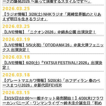
◎「レッツけんこう
タオル
」
ークの爆発2026 〜座って演奏するスタイルです〜」
一般チケット発売日：8月8日(土)
ミ蒸着袋入り(*どれになるかお楽しみスタイル）
☆HP先行：
会場：奄美大島＠ LIVE BOX MA・YASCO
価格：￥1,800 (税込)
2026.03.25
素材 ： 白アクリル , シリコンリング , ステンレス製カニカン
受付期間：4/16(木)12:00〜4/26(日)23:59
出演：フラワーカンパニーズ
カラー：ホワイト
サイズ ： （本体）40×28mm 厚み3mm
受付URL：
https://eplus.jp/jpk-tour26/
【ラジオ情報】3/28(土) NHKラジオ「尾崎世界観のとりあ
サンボマスター夏の東北７か所を廻るツアー「ロックンロール デスティ
オープニングアクトあり：ずぶ濡れブラザーズ
◎「レッツけんこうアンブレラチャーム」（ランダム）
イエローver.
サイズ：82cm × 34cm
えず明日を生きるラジオ」
ネーション in とうほく 「from ふくしま for ふくしま」、7/25(土)石巻、
チケット料金：前売 ¥3,800（税込/全自由席/整理番号付/ドリンク代別途
価格：￥500(税込)
素材：綿100%
◎怒髪天&フラワーカンパニーズ presents 「ジャンピング乾杯TOUR
7/26(日)宮古の2公演にフラワーカンパニーズの出演が決定！
2026.03.25
要）
仕様：チャーム4種（けいくん、まーちゃん、けんちゃん、
こにし）/アル
■3月28日(土)22:05〜22:55 NHKラジオ「尾崎世界観のとりあえず明日を
2026 “オレたち足腰お達者くらぶ”」
久しぶりのサンボマスターとの対バン、どうぞお楽しみに！
一般チケット発売日：6月6日(土)予定
ミ蒸着袋入り(*どれになるかお楽しみスタイル）
【LIVE情報】「ニクオン2026」＠錦糸公園 出演決定！
生きるラジオ」
・9月5日(土) 滋賀U☆STONE 17:00/17:30 （問）清水音泉 06-6357-
問い合わせ：LIVE BOX MA・YASCO
素材 ： 黄色アクリル , シリコンリング , ステンレス製カニカン
◎「レッツけんこうステッカーセット」*6枚組
＊鈴木圭介がゲストとして出演
2026.03.19
3666 (平日12:00〜17:00) info@shimizuonsen.com
◎サンボマスター「ロックンロール デスティネーション in とうほく
サイズ ： （本体）40×28mm 厚み3mm
価格：￥1,000（税込）
https://www.nhk.jp/p/rs/KG9YLK9LWL/
【LIVE情報】5/5(火祝)「OTODAMA’26」＠泉大津フェニッ
・9月6日(日) 伊勢RHYTHM 16:00/16:30 （問）JAILHOUSE 052-936-
「from ふくしま for ふくしま」
◎「グレートマエカワ第57回誕生日会 in 奄美大島」
素材 ： 塩ビ
クス 出演決定！
6041
www.jailhouse.jp
＊石巻公演
日時：2026年9月27日(日) 開場17:00 開演18:00
各サイズ
・9月12日(土) 弘前KEEP THE BEAT 17:00/17:30 （問）ノースロード
2026.03.18
日時：2026年7月25日(土) 開場 17:30 / 開演 18:00
会場：奄美大島＠ ROAD HOUSE ASiVi
けいくん：51×74mm
ミュージック秋田 018-833-7100
会場：宮城・石巻BLUE RESISTANCE
6/21(日)「G-FREAK FACTORY presents “MAD SOUL CONNECTION
出演：フラワーカンパニーズ
【LIVE情報】6/20(土)『YATSUI FESTIVAL! 2026』出演決
まーちゃん：44×70mm
・9月13日(日) 秋田Club SWINDLE 15:30/16:00 （問）ノースロードミュ
出演：サンボマスター、フラワーカンパニーズ
定！
vo.24″」＠前橋DYVER にて、G-FREAK FACTORYとの対バンが決定！
オープニングアクトあり：楠田莉子BAND
けんちゃん：41×64mm
ージック秋田 018-833-7100
チケット料金：
「ARABAKI ROCK FEST.26」4/26(日)MICHINOKU PEACE SESSION
一般発売日に先がけ、4/4(土) 10:00よりオフィシャル先行受付もスター
チケット料金：前売 ¥4,500（税込/整理番号付/ドリンク代別途要）
2026.03.18
こにし：49×66mm
出演：怒髪天、フラワーカンパニーズ
前売 ¥5,500(税込/ドリンク代別）
GTR祭’26ステージに、GUEST GUITARとして竹安堅一の出演が決定しま
ト。どうぞお見逃しなく！
一般チケット発売日：6月6日(土)予定
バンドロゴ：74×45mm
【グレートマエカワ情報】5/20(水)「ホフディラン 春のベ
チケット料金：オールスタンディング ￥6,900（税込/ドリンク代別途
U-22割 ￥4,500(税込/ドリンク代別/身分証持参必須（コピー不可/公演当
した！
問い合わせ：ROAD HOUSE ASiVi
チキパン(CHICKEN PUNKS)：45×90mm
ースまつり2026」＠新代田FEVER
要）※未就学児童入場不可(小学生以上のご入場される方全てにチケット
日提示できない場合は一般価格チケットとの差額分をお支払いいただき
◎「G-FREAK FACTORY presents “MAD SOUL CONNECTION vo.24″」
2026.03.15
必要)
ます)
◎「ARABAKI ROCK FEST.26」
日時：2026年6月21日(日) 開場16:30 / 開演 17:00
一般チケット発売日：6月6日(土)
※１人１枚※未就学児入場不可/小学生以上チケット必要
【3/15(日)10:00〜一般チケット発売開始！】4/30(木)フラワ
日時：4月25日(土) 開場9:30 開演10:30
会場：前橋DYVER
ーカンパニーズ・ワンマンライヴ 〜鈴木圭介誕生日「初め
一般チケット発売日：2026年6月6日(土)
4月26日(日) 開場9:30 開演10:30 ※竹安堅一の出演は4/26(日)
出演：G-FREAK FACTORY、フラワーカンパニーズ