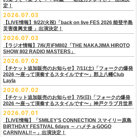
また払い戻しのご希望の方は、大変お手数ですが、来月8月末までに、
定！
福島県公演
・ファンクラブ優先でご購入の方は ヤングフラワーズ
開場15:30 開演16:00
2026.07.03
flocommail@youngflowers.jp まで
↓
【LIVE情報】9/22(火祝)「back on live FES 2026 能登半島
・プレイガイドでご購入の方は flowerotegami@gmail.com まで
災害復興支援 」出演決定！
◎フラワーカンパニーズ 「フラカンのクアトロツアー
ご連絡いただきますようお願い致します。
＜振替日程＞
2026.07.03
2026」
◎チャリティーグッズ「思いのチャーム」（*リフレクターチャーム）
ご来場くださる皆様はどうぞお気をつけて会場までいらしてください。
【ラジオ情報】7/6(月)FM802「THE NAKAJIMA HIROTO
■2026年12月18日（金） 鶴 5周⽬の47都道府県ツアー「鶴フェスへの
価格：各600円（税込）
11月1日、2日に@Zepp DiverCity Tokyoで開催されるSHELTER35周年を
SHOW 802 RADIO MASTERS」
道」福島県公演
・10/10(土)渋谷クラブクアトロ OPEN 16:15 START 17:00 問：ネ
カラー：白、緑、赤オレンジ
締めくくるファイナル2DAYSイベント「SHELTER 35th Anniversary
フラワーカンパニーズ メンバー、スタッフ一同
2026.07.02
開場18:30 開演19:00
クストロード
Finale ” ZeppがSHELTERになります ” 」のDAY2にフラワーカンパニーズ
■7月6日(月)14:00〜17:51 FM802「THE NAKAJIMA HIROTO SHOW 802
会場：福島県・OUTLINE 出演：鶴 / フラワーカンパニーズ
チケットぴあ
【チケット追加販売のお知らせ】7/11(土)「フォークの爆発
の出演が決定！
RADIO MASTERS」
9/19(土)開催「いしがきMUSIC FESTIVAL2026」に出演決定！
※開場開演時間が変更になります。ご注意ください。
イープラス
2026 〜座って演奏するスタイルです〜」郡上八幡Club
SHELTER35周年を締めくくるファイナルをサバシスターと一緒にお祝い
＊鈴木圭介、グレートマエカワ 生出演(17:00台出演予定）
今年はマチナカステージにてアコースティックライブの出演となりま
詳細：
https://afrock.jp/live/
21483/
ローチケ
Layla
させていただきます！
https://funky802.com/masters/
す。
2026.07.02
8/1(土)12:00よりチケット一般発売スタート！
・10/24(土)広島クラブクアトロ OPEN 16:15 START 17:00 問：キ
◎「SHELTER 35th Anniversary Finale ” ZeppがSHELTERになります ”
【チケット追加販売のお知らせ】7/5(日)「フォークの爆発
お待ちしております！
ーーーーーーーーーーー
ャンディー・プロモーション
DAY2」
2026 〜座って演奏するスタイルです〜」神戸クラブ月世界
＊振替公演にご来場が難しい方へ以下払い戻しのご案内です。
チケットぴあ
日時：2026年11月2日(月)
2026.07.01
◎「いしがきMUSIC FESTIVAL2026」
イープラス
会場：Zepp DiverCity Tokyo
日程：2026年9月19日(土)
【LIVE情報】「SMILEY’S CONNECTION スマイリー原島
ローチケ
＜払い戻し期間＞
出演：サバシスター、フラワーカンパニーズ
BIRTHDAY FESTIVAL 6days ～ ハメチ a-GOGO
会場：岩手県盛岡市盛岡城跡公園を中心に開催
チケット料金：オールスタンディング：¥3,935、２Ｆ指定：¥3,935 ※
7月13日 10:00～7月27日 23:59
◎「Handmade Rockふきん」
CARNIVAL!!～」出演決定！
チケット発売日：8月1日(土)12:00
・10/25(日)梅田クラブクアトロ OPEN 15:15 START 16:00 問：清
ドリンク代別 ※未就学児入場不可
価格：￥1,200(税込）
※TSURUKAI先行、
その他プレイガイドなどで4月19日福島公演のご購入