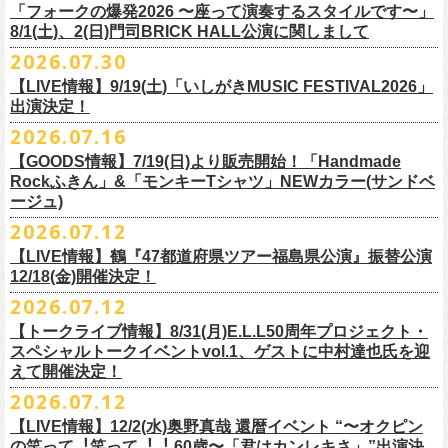
＠F.A.D YOKOHAMA 公演より販売開始致します。
「フォークの爆発2026 〜座って演奏するスタイルです〜」
8/1(土)、2(日)門司BRICK HALL公演に関しまして
こちらのグッズの売上全額を被災地復興など様々な支援を必要とされて
2026.07.30
令和8年熊本地震で被災された皆様には心よりお見舞い申し上げます
いる場所に寄付させていただきます。
【LIVE情報】9/19(土)「いしがきMUSIC FESTIVAL2026」
一日も早い復興、安全、安心が戻りますことを心よりお祈り申し上げま
支援金の寄付先、金額等につきましては、都度フラワーカンパニーズオ
出演決定！
す
フィシャルサイトにて改めてご報告致します。
2026.07.16
今週末8/1(土)、2(日)門司BRICK HALLにて予定しております「フォーク
皆さまのご安全と心身のご健康、被災地の一日も早い復旧・復興を心よ
【GOODS情報】7/19(日)より販売開始！「Handmade
の爆発2026 〜座って演奏するスタイルです〜」公演に関しまして、
Rockふきん」&「モンキーTシャツ」NEWカラー(サンドベ
りお祈り申し上げます。
本日現在開催させていただく予定です。
ージュ)
2026.07.12
7/19(日)「フォークの爆発2026 〜座って演奏するスタイルです〜」＠有
まだ九州地方では余震が続き、交通機関が麻痺している状況を鑑み、
【LIVE情報】鶴『47都道府県ツアー福島県公演』振替公演
楽町I’M A SHOW 公演より、またまたNEWグッズが登場！
もしチケットをお持ちの方で今回の公演へのご来場が難しい方につきま
12/18(金)開催決定！
エプロンからスタートした新たな企画「Handmade Rock」シリーズ第二
して、
2026.07.12
弾、「Handmade Rockふきん」の販売が決定！
そのまま未使用のチケットをお持ちいただけましたら、
延期となっておりました鶴『47都道府県ツアー福島県公演』の振替公演
そして、絶賛販売中の「モンキーTシャツ」にサンドベージュのボディに
【トークライブ情報】8/31(月)E.L.L50周年プロジェクト・
1年間（2027年8月まで）九州地方で今後発表されるワンマンツアー、ラ
が決定しました。
グリーンのプリントが夏らしいNEWカラーが追加！
スペシャルトークイベントvol.1、ゲストに中村達也氏を迎
イブで有効とさせていただきます。
合わせて、
振替公演にご来場が難しい方へ、
払い戻しのご案内もござい
ぜひチェックしてくださいね！
えて開催決定！
手続きなどは特にありませんが、入場整理番号のみ無効となりますこと
ますので、以下ご確認をお願い致します。
2026.07.12
（入場順最後のご案内となりますこと）、
何卒ご了承いただけますと幸いです。
＜延期日程＞
【LIVE情報】12/2(水)奥野真哉 還暦イベント “〜オクピン
■2026年4月19日（日） 鶴 5周⽬の47都道府県ツアー「鶴フェスへの道」
の笑って︕笑って︕︕ 60歳〜「君はカンレキさ」”出演決