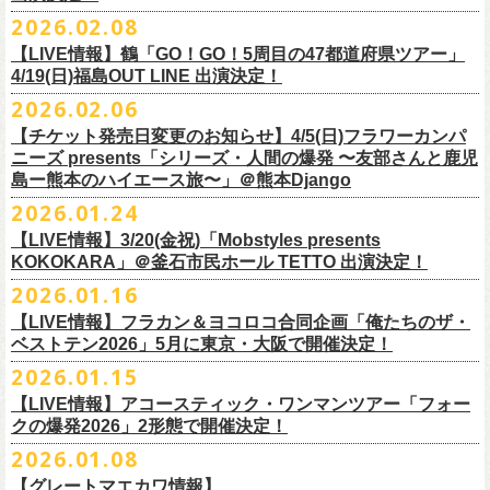
チケット料金：
・宮崎朝子（SHISHAMO）
お肉をたっぷり味わいながら、生の音楽に酔いしれる「ニクオン」
。今
トにて”皆勤風呂ントアクト”として皆さんをお迎えします。
フラカンの出演は6月20日(土)になります。
一般チケット発売日：5月23日(土) 10:00
2026.02.08
日時：2026年4月30日(木) 開場18:15／開園19:00
一般チケット発売日：3月28日(土)
前売 ¥5,500(税込/ドリンク代別）
・山田将司＆菅波栄純（THE BACK HORN）
2026年5月に奈良と岐阜で開催、SCOOBIE DOを迎えお届けするフラワ
【公演詳細】
年もお楽しみください！
どうぞお楽しみに♨️
どうぞお楽しみに！
問い合わせ：JAILHOUSE(052)936-6041 /
https://www.jailhouse.jp/live/
会場：恵比寿
LIQUIDROOM
U-22割 ￥4,500(税込/ドリンク代別/身分証持参必須（コピー不可/公演当
【LIVE情報】鶴「GO！GO！5周目の47都道府県ツアー」
ーカンパニーズが不定期で行なっている２マンライブ企画「シリーズ・
公演タイトル：第11回！ 僕たち、プロ野球大好きミュージシャンです！
オフィシャルホームページ：
https://www.
nikuon.com/top
dragondeluxe2026/
チケット料金：前売り¥5,700(税込/整理番号付/ドリンク代別途要) *記念バ
◎「フォークの爆発2026 ミニマル巡業 〜うたとギターとコーラスと〜」
日提示できない場合は一般価格チケットとの差額分をお支払いいただき
4/19(日)福島OUT LINE 出演決定！
「ホフディラン 春のベースまつり」に今年もグレートマエカワの出演が
人間の爆発」の一般チケット発売が3/8(日)10:00よりスタート！
日時・会場：3月17日（火）新宿ロフトプラスワン
お問い合わせ：ニクオン実行委員会 info＠
nikuon.com
◎「OTODAMA’26」
◎『
YATSUI FESTIVAL! 2026
』
ッヂ付
6/28(日) 札幌musica hall cafe 開場15:30/開演16:00 問：浮雲社中
ます)
決定！
ますます充実のライブを展開している両者によるガチンコ対バン、熱す
2026.02.06
（http://www.loft-prj.co.jp/PLUSONE/）
日時：5月4日(月祝)、5日(火祝) 開場10:00 / 開演11:00
日程：
2026
年
6
月
20
日（土）、
6
月
21
日（日） ※フラワーカンパニーズ
＊フラワーカンパニーズファンクラブ「ヤングフラワーズ」優先販売を
鶴「GO！GO！5周目の47都道府県ツアー」4/19(日)福島OUT LINE 公演
一般チケット発売日：2026年3月15日(日)10:00
チケット料金：4,800円（税込/整理番号付/ドリンク代別）
※１人１枚※未就学児入場不可/小学生以上チケット必要
ぎるステージになること必至！
開場／開演： 18:15／19:00
＊フラワーカンパニーズの出演は5月5日(火祝)のみ
の出演は6/20(土)のみ
【チケット発売日変更のお知らせ】4/5(日)フラワーカンパ
予定しています。次号会報誌にご案内を同
封します
にフラワーカンパニーズの出演が決定！
プレイガイド：
※高校生以下は当日¥2,000キャッシュバック（
当日年齢を証明できるも
一般チケット発売日：2026年6月6日(土)
◎「ホフディラン 春のベースまつり2026」
どうぞお見逃しなく〜
出演ミュージシャン： ※五十音順
会場：大阪・泉大津フェニックス
開場
ニーズ presents「シリーズ・人間の爆発 〜友部さんと鹿児
/
開演（両日）：
11:30
チケットぴあ
の（学生証、保険証など）
のご提示が必要となります）
＊ライブハウス会場限定店頭先行：4/4(土) 12:00〜19:00
日時：2026年5月20日(水) OPEN 18:30 / START 19:00
イノウエアツシ（ニューロティカ／横浜DeNAベイスターズ）、ウエノコ
島ー熊本のハイエース旅〜」＠熊本Django
その他詳細→
https://shimizuonsen.com/otodama/26/
会場
: Spotify O-EAST / Spotify O-WEST / Spotify O-nest 5F / Spotify O-
◎鶴「GO！GO！5周目の47都道府県ツアー」
イープラス
一般チケット発売日：3月28日(土)10:00
・クラブカウンターアクション宮古店頭
会場：新代田FEVER
ウジ（the HIATUS、Radio
nest 6F / Spotify O-Crest
2026.01.24
日時：2026年4月19日(日) 開場15:30 / 開演16:00
ローソンチケット
〒027-0083 岩手県宮古市大通２丁目６－１１
出演：ホフディラン
◎フラワーカンパニーズpresents『シリーズ・
人間の爆発』
Caroline／広島東洋カープ）、オカモト”MOBY”タクヤ (SCOOBIE DO ／
duo MUSIC EXCHANGE /
clubasia / LOFT9 shibuya / WOMBLIVE /
会場：福島OUT LINE
ネクストロード 03-5114-7444（平日14:00〜18:00）
プレイガイドなど詳細はライブページにてご確認くださ
【LIVE情報】3/20(金祝)「Mobstyles presents
6月から開催するフラワーカンパニーズのアコースティック企画の新たな
*
注意事項
ゲストベーシスト：ウエノコウジ（the HIATUS / Radio Caroline)、グレ
MLB解説者)、グレート
shibuya 7thFLOOR
出演：鶴、フラワーカンパニーズ
KOKOKARA」＠釜石市民ホール TETTO 出演決定！
い
https://flowercompanyz.com/live/
試みとなる歌とアコースティックギター一本とコーラスと小
物の楽器な
東北地方在住者のみの先着販売となります
ートマエカワ (フラワーカンパニーズ
) 、junko（打首獄門同好会）、and
・5月30日(土) 開場 16:30 / 開演 17:00
マエカワ（フラワーカンパニーズ／中日ドラゴンズ）、樋口豊
主催
:
やついいちろう
チケット料金：¥4800(税込/オールスタンディング/ドリンク代別途要)
どで構成するライヴ「フォークの爆発2026 ミニマル巡業 〜うたとギター
2026.01.16
１人１枚のみ購入可能
more,,,
会場：奈良NEVER LAND
（BUCK∞TICK／阪神タイガース）
他出演者、チケットなど詳細：以下よりご確認ください
一般チケット発売日：2月21日(土)
とコーラスと〜」の一般チケット発売が3/8(日)10:00よりスタート！
住所記載の身分証確認持参の上、
それぞれのライブハウス店頭にて販売
来場チケット：前売り：¥5,300+1drink 当日：¥5,800+1drink
出演：フラワーカンパニーズ/SCOOBIE DO
【LIVE情報】フラカン＆ヨコロコ合同企画「俺たちのザ・
司会：金光裕史（音楽と人編集部／阪神タイガース）
◎「モンキーTシャツ」
【YATSUI FESTIVAL! 2026 WEB INFORMATION】
問い合わせ：GIPお問合せフォーム→
https://www.gip-web.co.jp/t/info
します
配信チケット：前売り配信視聴券：¥3,000
ベストテン2026」5月に東京・大阪で開催決定！
チケット料金：前売り¥5.200(税込/D別/整理番号付)
6月から開催するフラワーカンパニーズのアコースティック企画の新たな
料金：前売￥4,000 ※税込／要1オーダー（500円以上）
価格：￥3,700(税込)
オフィシャルサイト：
https://yatsui-fes.com
◎「フォークの爆発2026 ミニマル巡業 〜うたとギターとコーラスと〜」
購入は現金のみとなります
当日・アーカイブ配信視聴券：¥3,500
一般チケット発売日：2026年3月8日(日)
試みとなる歌とアコースティックギター一本とコーラスと小
物の楽器な
チケット発売日：2月28日（土）11時〜
2026.01.15
ボディ：ビッグシルエット
オフィシャルX：
https://x.com/YATSUIFES
＊ミニマル巡業とは『
新たな試みとして歌とアコースティックギター一
転売は固く禁止とさせていただきます
＊お得な来場＆配信チケット：前売り：¥7,000+1drink
プレイガイド：
どで構成するライヴ「フォークの爆発2026 ミニマル巡業 〜うたとギター
※購入枚数制限あり／お一人様2枚まで
カラー：ホワイト、アシッドブルー
オフィシャルFacebook：
https://www.facebook.com/YATSUIFES
【LIVE情報】アコースティック・ワンマンツアー「フォー
本とコーラスと小
物の楽器などで構成するライヴ』です
公演当日も身分証を確認させて頂きます（U-22割も同様）
チケット発売：
イープラス
とコーラスと〜」に札幌公演の追加が決定！
※チケットの整理番号順での入場となります。
素材 ： 綿100％
オフィシャルInstagram ：
https://www.instagram.com/yatsuifes/
クの爆発2026」2形態で開催決定！
6/8(月)京都・紫明会館 18:30/19:00 問：SOLE CAFE
当日11:30〜整列開始いたします
ホフディランオフィシャルFC先行(抽選)：3/19(木)
12:00-3/22(日) 23:59
チケットぴあ
販売URL
サイズ：S / M / L / XL
2026.01.08
6/10(水)広島・東広島 西条公会堂 18:30/19:00 問：キャンディープロモ
近隣のご迷惑になるためそれ以前のお並びは禁止とさせていただき
ます
一般発売その他情報は
ローソンチケット Ｌコード：56253
◎「フォークの爆発2026 ミニマル巡業 〜うたとギターとコーラスと〜」
https://eplus.jp/sf/detail/4487570001-P0030001
＜製品サイズ＞
YATSUI FESTIVAL! 2026お問合せ：Spotify O-EAST：03-5458-4681
ーション広島
その他詳細：
https://www.gip-web.co.jp/schedule/detail/8491#13568
特設サイトにて→
https://hoff.jp/e/
bs26/
【グレートマエカワ情報】
問い合わせ：奈良NEVER LAND
http://nara-neverland.
com/pc/info.html
＊ミニマル巡業とは『
新たな試みとして歌とアコースティックギター一