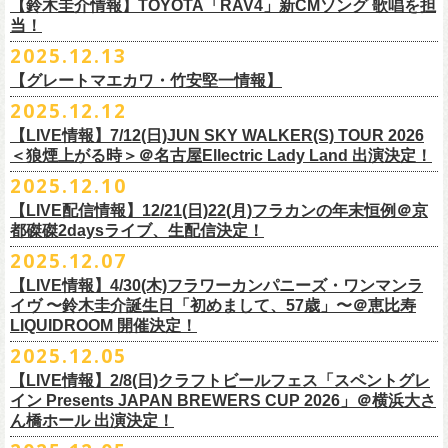
※高校生以下は当日¥2,000キャッシュバック（
当日年齢を証明できるも
ミスター小西(Vo)
当日あらゆる角度から切り取った写真を贅沢にまとめた72ページのフォ
【鈴木圭介情報】TOYOTA「RAV4」新CMソング 歌唱を担
配信日：2025年12月30日(火)正午
の（学生証、保険証など）
のご提示が必要となります）
ザ50回転ズとの対バンツアーが決定！
当！
奥野真哉(Key)
トブックも同梱したスペシャルパッケージ仕様で販売致します。
視聴料：U-NEXT月額会員視聴無料配信URL：
https:
一般チケット発売日：3月8日(日)
「フラカンと行くザ50回転ズの故郷巡りツアー！」と題し、ザ50回転ズ
中森泰弘(G)
2025.12.13
//t.unext.jp/r/flowercompanyz
TOYOTA「RAV4」の新CMソングの歌唱を鈴木圭介が担当
！
のメンバーの故郷、堺、出雲、徳島を２バンドで巡ります！
竹安堅一(G)
フラカンのweb shop「ニワトリ堂」、そして1/31(土)札幌公演よりフラカ
【グレートマエカワ・竹安堅一情報】
2025年12月17日発売とともに新作CMが公開され
ました。
◎「フォークの爆発2026 〜座って演奏するスタイルです〜」
4月4日(土) ,5日(日)に開催される「WALK INN FES! 2026 IN 桜島」にフ
グレートマエカワ(B)
ンのライブ会場にて販売がスタート！
＊以下過去ライブ作品も配信中
ナレーションも担当しております。
2025.12.12
7/4(土)岡山・倉敷新渓園敬倹堂 16:30/17:00 問：キャンディープロモ
ラワーカンパニーズの出演が決定！
一般チケット発売は1月31日。
クハラカズユキ(Dr)
完全生産限定盤のため売り切れ次第販売終了。どうぞお早めに！
『Maximum Top Beat!!』
◎「フラカンの横浜アリーナ -リモートライヴ編- 〜生き続けてる事は最
ぜひチェックしてください！
ーション岡山
どうぞお見逃しなく！
【LIVE情報】7/12(日)JUN SKY WALKER(S) TOUR 2026
フラワーカンパニーズが不定期で行なっている２マンライブ企画「シリ
チケット料金：前売¥5,500(税込/ドリンク代別途要/整理番号付)
3rd Anniversary of Top Beat Club
大のメッセージ！〜」 2020.8.27 横浜アリーナ *無観客配信ライブ
7/5(日)兵庫・神戸クラブ月世界 15:30/16:00 問：清水音泉
＜狼煙上がる時＞＠名古屋Ellectric Lady Land 出演決定！
◎「WALK INN FES! 2026 IN 桜島」
ーズ・人間の爆発」、SCOOBIE Dを迎え、2026年5月に奈良と岐阜での
チケット発売日：2/11(水・祝)
商品詳細：
うつみようこ＆Yokoloco Band “ワンマン！”
◎「ゾロ目だョ全員集合!〜フラカン33年、野音99年〜」
2022.9.23 日比
7/11(土)岐阜・郡上八幡Club Layla 16:30/17:00 問：クラブレイラ
日付：4月4日(土) ,5日(日) ※日割り発表は後日となります
◎「フラカンと行くザ50回転ズの故郷巡りツアー！」
開催が決定！
問い合わせ：十三GABU
LIVE Blu-ray+CD『フラカンの日本武道館 Part2 ～超・今が旬～』
2025.12.10
【公演日】2026/2/5 (木)
3月26日(木)＠KT ZEPP YOKOHAMAで開催される「PON pre WALK
谷野外大音楽堂
7/19(日)東京・有楽町I’M A SHOW 15:15/16:00 問：ネクストロード
会場：南栄リース桜島広場(桜島多目的広場野外ステージ)
日時：2026年4月9日(木) 18:30 OPEN / 19:00 START
内容：Blu-ray+2CD+LIVE PHOTO BOOK(72p） *三方背BOX仕様
【会場】荻窪 TOP BEAT CLUB
THIS WAY〜12年目でも終わらない青春の歌〜」にフラワーカンパニーズ
【LIVE配信情報】12/21(日)22(月)フラカンの年末恒例＠京
◎ フラワーカンパニーズ「神さまツアー」～年末恒例磔磔2デイズ～ 1
8/1(土)福岡・門司BRICK HALL 16:30/17:00 問：ブリックホール
出演：
会場：大阪・堺ファンダンゴ
2025年もお互いに充実のライブを展開してきた両者によるガチンコ対バ
◎フラカン＆ヨコロコ合同企画「俺たちのザ・ベストテン2026」東京編
価格：¥11,000(税込)
【開場/開演】19:00 / 19:30
の出演が決定しました！
都磔磔2daysライブ、生配信決定！
日目 2023.12.13 京都磔磔
8/2(日)福岡・門司BRICK HALL 15:30/16:00 問：ブリックホール
ーゲストアーティスト
出演：フラワーカンパニーズ、ザ50回転ズ
ン、熱すぎるステージになること必至！
【昭和の歌番組を代表する『ザ・ベストテン』のトリビュートLIVE。
発売日：2026年1月30日
【出演】うつみようこ＆Yokoloco Band
本日よりチケット最速先行受付も開始！
2025.12.07
2026年4月18日(土)岩手県二戸市九戸城跡で開催される、結成10周年を迎
◎ フラワーカンパニーズ「神さまツアー」～年末恒例磔磔2デイズ～ 2
チケット料金：5,500円（税込/整理番号付/ドリンク代別）
HEY-SMITH / RHYMESTER / バックドロップシンデレラ / KALMA / 打首
チケット料金：前売り 5,000円(ドリンク代別途)
一般チケット発売は3月8日。
数々の昭和歌謡のカヴァーだけの一夜】
販売場所：フラワーカンパニーズweb shop「ニワトリ堂」
【前売】5,000円 (+1D）
お見逃しなく〜
えるSaToMansion主催のイベント【南部事変 2026】にフラワーカンパニ
日目 2023.12.14 京都磔磔
【LIVE情報】4/30(木)フラワーカンパニーズ・ワンマンラ
※7/4＠倉敷はドリンク代なし、7/19＠東京は全席指定
獄門同好会 / 友部正人 / bacho / THE BOYS&GIRLS
※整理番号あり
どうぞお見逃しなく！
日時：5/19(火)開場18:30／開演19:00
（https://flowercompanyzinc.stores.jp/）、フラワーカンパニーズ ライブ
【当日】5,500円 (+1D）
ーズの出演が決定しました！
イヴ 〜鈴木圭介誕生日「初めまして、57歳」〜＠恵比寿
※高校生以下は当日¥2,000キャッシュバック（
当日年齢を証明できるも
/ SOIL&”PIMP”SESSIONS / フラワーカンパニーズ / SIX LOUNGE / THE
※小学生以上有料、未就学児童入場不可
会場：東京・荻窪TOP BEAT CLUB
会場
【発売場所】イープラス／Peatix
◎「PON pre WALK THIS WAY〜12年目でも終わらない青春の歌〜」
LIQUIDROOM 開催決定！
■U-NEXT問い合わせ：
https://help.
unext.jp/info-video/detail/
info403b
の（学生証、保険証など）
のご提示が必要となります）
FOREVER YOUNG / ENTH / Hump Back / The Birthday (クハラカズユ
チケット発売：2026年1月31日(土)午前10時～
◎フラワーカンパニーズpresents『シリーズ・
人間の爆発』
出演：
※完全生産限定盤のため、生産分完売次第販売終了
【一般発売日】12/13 10:00〜
日時：2026年3月26日(木) 開場17:30 / 開演18:30
◎SaToMansion 10th anniversary festival【南部事変 2026】
2025.12.05
一般チケット発売日：3月28日(土)
キ, ヒライハルキ, フジイケンジ)
イープラス
https://eplus.jp/sf/detail/
4450790001-P0030001
日時：5月30日(土) 開場 16:30 / 開演 17:00
真城めぐみ(Vo)
【イープラス URL】
https://eplus.jp/sf/detail/4450650001-P0030001
会場：KT ZEPP YOKOHAMA
▼CM 概要
日時：2026年4月18日(土) 開城 10:00 / 閉城 17:30 予定
ー鹿児島アーティスト
会場：奈良NEVER LAND
うつみようこ(Vo)
【LIVE情報】2/8(日)クラフトビールフェス「スペントグレ
【Peatix URL】
https://peatix.com/event/4740570
出演：Hump Back/四星球/フラワーカンパニーズ … and more!!
TOYOTA RAV4「LOVE FOREVER」篇
会場：岩手県二戸市九戸城跡
https://www.city.ninohe.lg.jp/info/335
人性補欠 / Tonto / その日暮らし / 花想い / Noisy Laf / 椿井紗代 / Wiθ /
日時：2026年4月11日(土) 16:30 OPEN / 17:00 START
出演：フラワーカンパニーズ/SCOOBIE DO
鈴木圭介(Vo)
イン Presents JAPAN BREWERS CUP 2026」＠横浜大さ
【入場順】1.イープラス 2.Peatix
チケット料金：¥5,0OO(1F立ち見)¥6,0OO 1Drink別(2F指定席)
＊TOYOTA「RAV4」オフィシャルサイト：
https:/
/toyota.jp/rav4/
その他詳細：SaToMansion 公式サイト：
https://satomansion.com/
Poly lism / DJ Msize /ともそだちBAND / +オーディショングランプリ
ん橋ホール 出演決定！
会場：島根・出雲アポロ
チケット料金：前売り¥5.200(税込/D別/整理番号付)
ミスター小西(Vo)
2026年2月 「初恋の嵐 西山達郎生誕祭～初恋の嵐 カモンアゲイン!2026
【問】TOP BEAT CLUB 03-6913-5433 info@topbeatclub.com
※1Drink別
竹原ピストルさん（バンド編成）との対バンライブが決定！
ーー
出演：フラワーカンパニーズ、ザ50回転ズ
一般チケット発売日：2026年3月8日(日)
奥野真哉(Key)
～」開催ゲストボーカルとして、