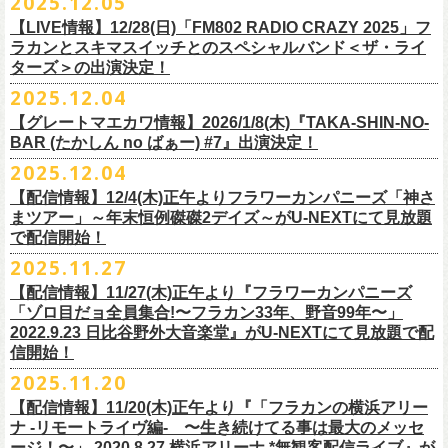
2025.12.05
※入場制限:4歳以上チケット必要
■チケット先行発売
チケット料金：前売り 5,000円(ドリンク代別途)
問い合わせ：奈良NEVER LAND
http://nara-neverland.
com/pc/info.html
中森泰弘(G)
鈴木圭介に出演が決定！
※チケット整理番号付き
【LIVE情報】12/28(日)「FM802 RADIO CRAZY 2025」フ
◎竹原
ピストル“
竹原
ピストルとフラワーカンパニーズのツーマンライブ”
・イープラス 12/29 12:00~
※整理番号あり
竹安堅一(G)
＊チケット最速先行受付：2026年12月22日(月)20:00〜
ラカンとスキマスイッチとのスペシャルバンド＜ザ・ライ
日時：2026年2月18日（水）OPEN 18:15/START 19:00
・WALK INN STUDIO！099-296-9888
※小学生以上有料、未就学児童入場不可
日時：5月31日(日) 開場 15:30 / 開演 16:00
グレートマエカワ(B)
◎「初恋の嵐 西山達郎生誕祭～初恋の嵐 カモンアゲイン!2026～」
ターズ＞の出演決定！
https://eplus.jp/pon-walkthisway/
会場：渋谷duo MUSIC EXCHANGE
・CAPARVOプレガイド 099-227-0337
チケット発売：2026年1月31日(土)午前10時～
会場：岐阜柳ヶ瀬ANTS
クハラカズユキ(Dr)
日時：2026年2月11日（祝）17:00開場 / 17:30開演
2025.12.04
出演：
竹原
ピストル、フラワーカンパニーズ
・イープラス
https://eplus.jp/sf/
detail/4450820001-P0030001
出演フラワーカンパニーズ/SCOOBIE DO
チケット料金：前売¥5,500(税込/ドリンク代別途要/整理番号付)
会場：東京新代田FEVER
問合せ：HOT STUFF PROMOTION 03-5720-9999(平日12:00〜18:00)
竹原ピストルBand Member：
【グレートマエカワ情報】2026/1/8(木)『TAKA-SHIN-NO-
その他詳細：オフィシャルホームページ
・出雲アポロ店頭
チケット料金：前売り¥5.200(税込/D別/整理番号付)
チケット発売日：2/11(水・祝)
出演：初恋の嵐
G・外園一馬
BAR (たかしん no ばぁー) #7』出演決定！
http://ongaku-heiya.com/
walkinnfes/
一般チケット発売日：2026年3月8日(日)
問い合わせ：TOP BEAT CLUB
【ゲストミュージシャン】
B・佐藤慎之介
2025.12.04
日時：2026年4月12日(日) 15:30 OPEN / 16:00 START
問い合わせ：柳ヶ瀬アンツ
http://www.
ants69.com/information.html
guitar : 木暮晋也（Hicksville）/玉川裕高 key : 高野勲
MR.PAN (THE NEATBEATS) と奥野真哉 (SOUL FLOWER UNION)がホス
Dr・伊藤哲平
オフィシャルSNS
会場：徳島GRINDHOUSE
【ゲストボーカル】
【配信情報】12/4(木)正午よりフラワーカンパニーズ「神さ
トを務める大人気BAR、『TAKA-SHIN-NO-BAR (たかしん no ばぁー)』
Key・斎藤渉
・X：@WalkInnFes
出演：フラワーカンパニーズ、ザ50回転ズ
鈴木圭介（フラワーカンパニーズ）
まツアー」～年末恒例磔磔2デイズ～がU-NEXTにて見放題
が次回は新春1月にオープン！お客様(ゲスト)を迎えてたっぷりと根掘り
2026年2月6日(金)～8日(日)
に横浜大さん橋ホールで開催する日本最大の
チケット料金：スタンディング¥6,600（整理番号付き、税込、
ドリンク
・Instagram：walkinnfes
チケット料金：前売り 5,000円(ドリンク代別途)
で配信開始！
安部コウセイ（HINTO,スパルタローカルズ）
葉掘り、口外無用の大爆笑トークをお届けする名トークイベント！
クラフト
ビールフェス
【スペントグレイン Presents JAPAN BREWERS
別）
※整理番号あり
岩崎慧（セカイイチ）
2025.11.27
(ゲストを迎えての想い出ソング・セッション・コーナーもあり！？)
CUP 2026】にフラワーカンパニーズの出演が決定！
一般発売日：未定
※小学生以上有料、未就学児童入場不可
チケット料金：6500円+D代
こちらのイベントにグレートマエカワが出演致します。
フラカンの出演は2/8(日)のみとなります。
【配信情報】11/27(木)正午より『フラワーカンパニーズ
問合せ：SOGO TOKYO ☏03-3405-9999 (月-土 12:00～13:00 / 16:00～
チケット発売：2026年1月31日(土)午前10時～
チケット発売日：12/20（土） 正午（12時）
「ゾロ目だョ全員集合!〜フラカン33年、野音99年〜」
19:00 ※日曜・祝日を除く)
イープラス
https://eplus.jp/sf/detail/
4450640001-P0030001
チケット受付url：
https://t.livepocket.jp/e/cimv1
2022.9.23 日比谷野外大音楽堂』がU-NEXTにて見放題で配
『TAKA-SHIN-NO-BAR (たかしん no ばぁー) #7』
どうぞお楽しみに！
信開始！
新春初笑い！今年も(は)良い年 2026！
【日程】2026/1/8 (木)
■スペントグレイン Presents JAPAN BREWERS CUP 2026
2025.11.20
年末恒例FM802主催のロック大忘年会「FM802 ROCK FESTIVAL RADIO
【会場】荻窪 TOP BEAT CLUB
開催日時：2026年2月6日（金）～8日（日） ＊フラワーカンパニーズの
CRAZY 2025」の「LIVE HOUSE Antenna -BEYOND ZERO Garage-」に
【配信情報】11/20(木)正午より『「フラカンの横浜アリー
【開場／開演】19:00／19:30
出演は2/8(日)
フラワーカンパニーズとスキマスイッチによるスペシャルバンド＜ザ・
ナ -リモートライヴ編- 〜生き続けてる事は最大のメッセ
【前売】￥4000 (+2D)
開催地：横浜大さん橋ホール（〒231-0002 神奈川県横浜市中区海岸通1-
ライターズ＞が登場！
ージ！〜」 2020.8.27 横浜アリーナ *無観客配信ライブ』が