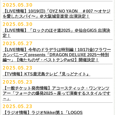
公演を直前に控えた9月3日(水)、
トークイベントを開催！
12月14日(日) 弘前KEEP THE BEAT 15:30/16:00
2025.05.30
7月21日(月祝)21:00より配信されます。
■内容：サイン会＋トークショー
泉 info@shimizuonsen.com
12月21日(日) 京都磔磔 15:30/16:00
8/24(日)F.A.D YOKOHAMAにて開催する「横浜ストーリー 〜武道館前の
【LIVE情報】10/19(日)「OYZ NO YAON ＃007 〜オヤジ
会場は登録有形文化財に指定されている京都・
紫
明
会館
にて、
2024年4月
12月22日(月) 京都磔磔 18:30/19:00
一撃〜」の一般チケットが本日6/29(日)10:00より発売開始！
フラカンの日本武道館公演のチケットは絶賛発売中。
を愛したスパイ〜」＠大阪城音楽堂 出演決定！
<イベント参加方法>
出演：子供バンド、怒髪天、フラワーカンパニーズ
よりスタートし今年2年目に突入した京都・α-
STATIONのフラワーカンパ
2026年
合わせてお見逃しなく！
電子チケットで対象商品をご予約ご購入いただいたお客様は先着にてイ
チケット料金：前売り オールスタンディング ￥6,900-（整理番号付/別途
10年ぶり2回目となる日本武道館公演『フラカンの日本武道館 Part2 〜
2025.05.30
ニーズのレギュラー番組「
CHARMING BONGO」の公開収録を兼ねて行
1月17日(土) 長野CLUB JUNK BOX 16:30/17:00
9/20(土)「フラカンの日本武道館 Part2 〜超・今が旬〜」まで１ヶ月を切
ベントにご参加いただけます。
ドリンク代）
超・今が旬〜』を開催するフラワーカンパニーズが、今年1月より月１配
われます。
【LIVE情報】「ロックのほそ道2025」＠仙台GIGS 出演決
1月18日(日) 千葉LOOK 15:30/16:00
ったタイミングでのワンマンライブ！
＜番組情報＞
※入場は整理番号順でのご入場となります
信のYouTube番組『月刊フラカン武道館 Part2』をスタート、6回目のゲ
定！
1月24日(土) 高知X-pt. 16:30/17:00
武道館とともに、お待ちしております
『月刊フラカン武道館 Part2』
※規定枚数に達し次第受付は終了させていただきますので予めご了承く
ストとして、TOSHI-LOW（BRAHMAN）の出演が決定！
◎『フラカンのチャーミングなトークライヴ in 京都 – public recording
2025.05.27
1月25日(日) 広島SECOND CRUTCH 15:30/16:00
■vol.7
ださい。
7/20(日)大阪公演追加チケット▼先着受付[e+]
on a radio program「CHARMING BONGO」-』
1月27日(火) 四日市CLUB CHAOS 18:30/19:00
◎「横浜ストーリー 〜武道館前の一撃〜」
ゲスト：Novel Core
【LIVE情報】今年のドラデラは特別編！10/17(金)フラワー
※ご購入されたご本人様のみご参加可能になります。分配や譲渡はでき
販売期間：7/1(⽕) 19:00 〜 7/19(⼟) 23:59
番組スタート直前スペシャルのvol.0としてスキマスイッチ、第１回目の
日時：2025年9月3日(水) OPEN 18:30 / START 19:00
1月31日(土) 札幌近松 16:30/17:00
日時：8月24日(日)Open 15:30 / Start 16:00
カンパニーズ presents「DRAGON DELUXE 2025〜特別
7月21日(月祝)21:00〜配信
ませんので、予めご了承ください。
https://eplus.jp/kodomoband/
ゲストとしてTHE COLLECTORSの加藤ひさし(vo)と古市コータロー(g)、
会場：京都・
紫
明
会館
2月4日(水) 下北沢シェルター 18:30/19:00
会場：神奈川・F.A.D YOKOHAMA
編〜」【俺たちのザ・ベストテンPart2】開催決定！
本番URL：
https://www.youtube.com/
watch?v=I8Zw-h9Anxg
フラワーカンパニーズが、
結成以来発表してきた楽曲を6人のreviewerた
※未就学児のお子様のご同伴をご希望の場合は、1名のみ同伴可能です。
第２回目にHump Back、第３回目はスターダスト☆レビューの根本要、
出演：フラワーカンパニーズ
2月14日(土) 大阪バナナホール 16:30/17:00
チケット料金：前売 ¥5,200(税込/整理番号付/ドリンク代別途要)
2025.05.23
ちによるレ
ビューとともに紹介する企画「フラカンの音楽目録」がスタ
ただし、座席のご用意はできませんので、同伴される方のお膝の上にお
第４回目は南海キャンディーズの山里亮太、そして第５回目は大槻ケン
入場料：1500円(税込/整理番号付自由席/
ドリンク代別途要)
2月15日(日) 岡山ペパーランド 15:30/16:00
前売￥5,200（税込、ドリンク代別、オールスタンディング）
ート！
座りいただきます。予めご了承ください。
ヂを招きお届けしてきた今番組（全回アーカイブ配信中）、第６回目と
【TV情報】KTS鹿児島テレビ『見っどナイト』
チケット発売日：6月29日(日)17:00〜
2月21日(土) 別府Copper Raven 16:30/17:00
※高校生以下は当日￥2,000キャッシュバック （当日年齢を証明できるも
＊アーカイブ配信中！
自他共に認めるライブマスターとして一年中ライブで全国を回りな
が
お席が必要な場合は、イベント参加券が必要です。
なる今回のゲストは、BRAHMANのボーカル・TOSHI-LOWを招聘。
プレイガイド：Live Pocket
https://t.livepocket.jp/e/flowercompanyz
2025.05.23
2月22日(日) 福岡CB 15:30/16:00
の(学生証、保険証など)のご提示が必要となります）
■vol.0 番組スタート直前スペシャル
■5月24日(土)25:15〜 25:45 KTS鹿児島テレビ『見っどナイト』
ら、コンスタントに楽曲を製作、新作を発表し、
今年1月には20枚目とな
▼詳細は下記ローソンチケットサイトをご確認ください。
9/20(土)開催「フラカンの日本武道館Part2 〜超・今が旬〜」グッズにつ
2月24日(火) 豊橋Club KNOT 18:30/19:00
一般発売日:6月29日(日)
【一般チケット発売情報】アコースティック・ワンマンツ
ゲスト：スキマスイッチ
https://www.kts-tv.co.jp/program/midnight/
るオリジナルアルバム『正しい哺乳類』
をリリース、これまで発表して
きまして、今回9/20までにお届け予定で、通販での事前販売受付（7月中
フラカン2度目の武道館開催を反対だと言い放つTOSHI-LOW、フラカン
アー「フォークの爆発2025～座って演奏するスタイルです
2月28日(土) 新潟GOLDEN PIGGS BLACK 16:30/17:00
プレイガイド：
フラワーカンパニーズがこれまでに発表した配信限定楽曲、数々のアー
https://www.youtube.com/watch?
v=BR4CmNuGCLg&t=28s
＊3/15(土)正しい哺乳類ツアー2025」＠鹿児島 SR HALL公演の模様が２
きた曲は300曲以上になります。
【特典会内容】
旬頃〜開始予定）を準備しております。
メンバーは番組終了までにTOSHI-LOWを納得させられるか?!
～」
3月1日(日) 金沢AZ 15:30/16:00
チケットぴあ
ティストトリビュート盤に参加した楽曲、シングル・カップリングに収
週にわたってオンエア！
その代表として 2004 年に誕⽣した「深夜⾼速」は、本当にたくさんの⽅
■トーク＆サイン参加券（1冊券）：トークショー＋サイン会
6月18日(水)21:00よりプレミア公開される。
3月7日(土) HEAVEN’S ROCKさいたま新都心 16:30/17:00
イープラス
録された楽曲など、現在入手困難となっているオリジナルアルバム未収
2025.05.23
■vol.1
にカバーしていただき、近年では CM にも起⽤されるなど、頼もしいフ
それに先がけた超先行販売として、フラカンのオリジナル・オーバーオ
3月14日(土) 仙台darwin 16:30/17:00
ローチケ
録楽曲をコンパイルした企画アルバム『HESOKURI ～オリジナルアルバ
ゲスト：加藤ひさし、古市コータロー(THE COLLECTORS)
ラカンの顔になってくれていますが、その他にも聴く⼈それぞれにとっ
※出演者との握手や接触はNGとさせて頂きます。
【ラジオ情報】ラジオNikkei第１「LOGOS
ールの販売が決定！
フラカンの日本武道館公演のチケットは絶賛発売中。