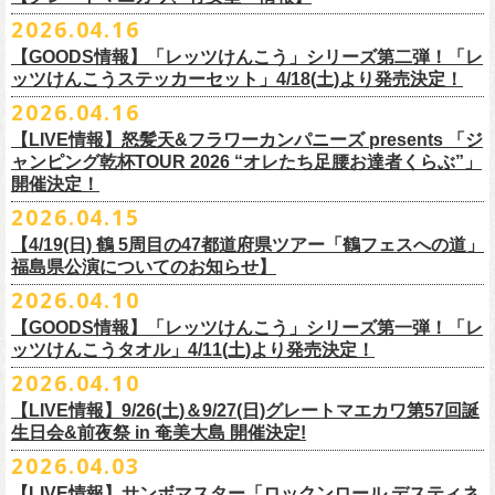
ー」の歌詞をデザインした「モンキーTシャツ」！
い。
証明できるもの（学生証、保険証など）
のご提示が必要となります）
チケット料金：全席指定¥3,500（税込） *未就学児童入場不可
hot.ne.jp/
☆オフィシャル先行☆
一般発売に先がけ、5/22(金)よりオフィシャル先行受付がスタート！
2026.04.16
≪受信可能ドメイン≫
l-tike.com
/
ent.
lawson.co.jp
一般チケット発売日：8月29日(土)
うつみようこ＆Yokoloco Band LIVE情報
チケット発売日：5月30日(土)10:00
5月15日(金)18:00 〜 5月24日(日)23:59
どうぞお見逃しなく！
4/30(木)恵比寿リキッドルーム公演より販売開始いたします！
＜お問合せ＞ローソンチケットインフォメーション
https:
//l-
【GOODS情報】「レッツけんこう」シリーズ第二弾！「レ
[オクノシンヤ(key)クハラカズユキ(ds)グレートマエカワ(b)竹安堅一(g)う
プレイガイド：チケットぴあ
https://t.pia.jp/
https://w.pia.jp/s/hosomichi26ofs/
tike.com/contact/
ッツけんこうステッカーセット」4/18(土)より発売決定！
つみようこ (vo.g)]
お問い合わせ：ell.SIZE 052-211-3997
＊本公演のチケットはチケット不正転売禁止法の対象となる「特定興行
◎「monobright TAIBAN Series 2026 〜SECOND PRIMAL〜」
2026.04.16
Electric Lady Landホームページ ＞
https://www.ell.co.jp/
入場券」となります
「レッツけんこう」シリーズ第二弾！ステッカーセットの発売が決定！
日時：2026年10月16日(金) 開場18:00/開演19:00
・6月5日(金) ＠名古屋TOKUZO
※本イベントはトークイベントです。当日はライブパフォーマンスはご
【LIVE情報】怒髪天&フラワーカンパニーズ presents 「ジ
4/18(土)SaToMansion 10th anniversary festival【南部事変 2026】公演よ
会場：恵⽐寿LIQUIDROOM
*ワンマン
ざいません。
ャンピング乾杯TOUR 2026 “オレたち足腰お達者くらぶ”」
◎「ロックのほそ道2026 〜15th Anniversary Special〜」
り販売開始いたします！
出演：モノブライト / フラワーカンパニーズ
18:30open 19:30start
開催決定！
「フォークの爆発2026 ミニマル巡業 〜うたとギターとコーラスと〜」
日時：2026年8月29日(土) 16:00 / 17:00
チケット料金：前売5,500円(税込/ドリンク代別/整理番号付)
京都のアイドルグループ・きのホ。の主催企画「THE 京月観」7/7(火)＠
予約￥5,000 当日￥5,500
編、長野での開催が決定！
2026.04.15
会場：ゼビオアリーナ仙台
一般チケット発売日：7月11日(土)
京都磔磔にフラワーカンパニーズの出演が決定！
https://www.tokuzo.com/2026Jun/20260605
出演：阿部真央 / クリープハイプ / Spitz / フラワーカンパニーズ（五十
2020年開催した「フラカンの横浜アリーナ」から続く＜フラカンの横浜
問い合わせ：ディスクガレージ https://info.diskgarage.com
【4/19(日) 鶴 5周⽬の47都道府県ツアー「鶴フェスへの道」
◎「フォークの爆発2026 ミニマル巡業 〜うたとギターとコーラスと〜」
音順）
ストーリー＞シリーズ、
福島県公演についてのお知らせ】
本日5月13日20:00から、チケットの先行抽選予約の受付もスタート！
◎「着ぐるみラッコのマグカップ」
・6月5日(土) ＠名古屋TOKUZO
※ミニマル巡業とは『
新たな試みとして歌とアコースティックギター一
料金：アリーナスタンディング￥10,000(税込・ブロック指定・入場整理
今年も8月23日(日)F.A.D YOKOHAMAにて開催決定！
＊オフィシャル先行受付＊
どうぞお見逃しなく！！
価格：￥2,000(税込）
2026.04.10
*ゲストあり：EDDIE（the 原爆オナニーズ）森田裕(バレーボールズ)
本とコーラスと小
今週末に出演を予定しておりました
物の楽器などで構成するライヴ』です
番号付)、スタンド指定席：￥10,000(税込)、車椅子席：￥11,000(税込)
期間：2026年5⽉22⽇(⾦) 18:00〜2026年5⽉31⽇(⽇) 23:59
カラー：グリーン , ホワイト
【GOODS情報】「レッツけんこう」シリーズ第一弾！「レ
17:00open 18:00start
日時：7/14(火) 開場18 : 30/開演19 : 00
お問い合わせ：ノースロードミュージック TEL 022-256-1000（営業時
◎「横浜ストーリー2026」
受付URL：
https://l-tike.com/monobright/
◎きのホ。presents「THE 京月観」vol.4
素材 ： ポリプロピレン
ッツけんこうタオル」4/11(土)より発売決定！
予約￥5,000 当日￥5,500
会場：
■2026年4月19日（日） 鶴 5周⽬の47都道府県ツアー「鶴フェスへの道」
長野
BAR THREE
間 平日11:00〜16:00）
日時：8月23日(日)Open 15:30 / Start 16:00
日時：2026年7月7日(火) 18:00 OPEN/18:30 START
サイズ：直径 約82mm × 高さ 約92mm
https://www.tokuzo.com/2026Jun/20260606
2026.04.10
チケット料金：4,800円（税込/整理番号付/ドリンク代別） ※高校生以下
福島県公演
HP:
https://rocknohosomichi.com
会場：神奈川・F.A.D
YOKOHAMA
会場：京都磔磔
容量／約340ml
お待たせしました、「レッツけんこう」シリーズの発売が決定！
は当日¥2,000キャッシュバック（
会場：福島県・OUTLINE 出演：鶴 / フラワーカンパニーズ
当日年齢を証明できるもの（学生証、
Instagram:
https://www.instagram.com/hosomichiofrock/
チケット料金：前売￥5,200（税込/整理番号付/
ドリンク代別）
【LIVE情報】9/26(土)＆9/27(日)グレートマエカワ第57回誕
出演：フラワーカンパニーズ / きのホ。
本体重量／約92g
第一弾として、「レッツけんこうタオル」が完成！
・6月7日(日)「Rainbow Hill 2026」」＠大阪 服部緑地・野外音楽堂
保険証など）
のご提示が必要となります）
X:
https://x.com/hosomichiofrock
生日会&前夜祭 in 奄美大島 開催決定!
※高校生以下は当日￥2,000キャッシュバック （当日年齢を証明できるも
チケット料金：¥4,800 (ドリンク代別途)
耐熱温度：140℃
4/11(土)「フラカンと行くザ50回転ズの故郷巡りツアー！」＠出雲アポロ
*イベント出演
一般チケット発売日：5月23日(土)
につきまして、鶴のオフィシャルサイトでお知らせがありましたとお
の(学生証、保険証など)
のご提示が必要となります）
2026.04.03
＊チケット先行抽選受付： 5/13(水)20:00~ 5/26(M火)23:59
耐冷温度：-40℃
公演より販売開始いたします！
開場/開演11:00 – 終演18:30予定
問い合わせ：長野CLUB JUNK BOX
り、延期となりました。
一般発売日:6月27日(土)
https://w.pia.jp/t/kinopo-
thekyogetsukan/
※ やわらかい乳白色と独特の透け感のあるマグカップです。
【LIVE情報】サンボマスター「ロックンロール デスティネ