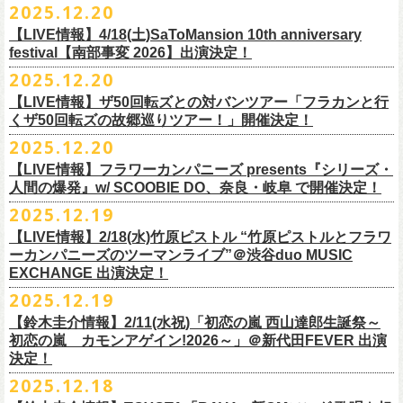
【発売場所】イープラス／Peatix
2025.12.20
(奥野真哉、グレートマエカワ)
ちしております。
5月、東京・荻窪TOP BEAT CLUB、さらに待望の初の大阪・十三GABU
す！〉の開催決定！
【イープラス URL】https://eplus.jp/sf/detail/4461090001-P0030001
今年は、通常のアコースティック・スタイル「〜
座って演奏するスタイ
ゲストDJ:OKA-T／SAKI／HYNG
と、2公演での開催となる。
【LIVE情報】4/18(土)SaToMansion 10th anniversary
【Peatix URL】https://peatix.com/event/4782289
U-NEXTにて独占ライブ配信された9月20日(土)開催の日本武道館公演『フ
ルです〜」でのライヴに加え、
新たな試みとして歌とアコースティック
18:00〜
◎「Mobstyles presents KOKOKARA」
ベストテン世代による、ベストテン世代のための、そしてベストテン世
festival【南部事変 2026】出演決定！
【発売日】1/13 18:00
ラカンの日本武道館 Part2 〜超・今が旬〜』の模様が、12/30(火)正午よ
ギター一本とコーラスと小
物の楽器などで構成するライヴ「ミニマル巡
¥3,000(ドリンク別)
日時：2026年3月20日(金祝) 開場16:00 / 開演 17:00
代じゃなくてもきっと楽しんでいただける、懐かしくも新鮮でとびきり
2025.12.20
【問】TOP BEAT CLUB 03-6913-5433
り再びU-NEXTにてアーカイブ配信スタート！
業 〜うたとギターとコーラスと〜」の２形態で開催いたします。
予約メールアドレス
会場：釜石市民ホール TETTO ホールA（〒026-0024 岩手県釜石市大町
贅沢なステージショウ！
【LIVE情報】ザ50回転ズとの対バンツアー「フラカンと行
okumasa.hrsm@gmail.com
1-1-9）
今年はどんな選曲＆ランキングになるのか！？
くザ50回転ズの故郷巡りツアー！」開催決定！
全国のライブハウスを主戦場とし”メンバーチェンジなし、
活動休止な
初の試み、そして初の会場を多く含む今ツアー、
どうぞお楽しみに！
出演：10-FEET / フラワーカンパニーズ / OA 田原 104 洋/SBE
どうぞお楽しみに！
◎「オクノマサヒコの DJ Dinners2026〜グレッグ・バレンタイン〜」
し”で全国各地でライブ・
ツアーを続けているフラカンが、結成36年
2025.12.20
友部正人さんと今度は九州へ！熊本で２マンライブ開催決定！
チケット料金：前売￥6,600（税込）
【日 程】2026年2月12日(木)
で”超・今が旬”
と自負し10年振りに挑んだ2度目の日本武道館ライブ。
＊オフィシャル先行実施！
＊【ザ・ベストテン】初代司会者、久米宏さんのご逝去の報に接し、心
【LIVE情報】フラワーカンパニーズ presents『シリーズ・
【時 間】OPEN 18:00 CLOSE 23:00 (L/O 22:00)
映像監督・番場秀一氏が当日の模様と前後に行ったインタビューを交
◎フラワーカンパニーズ presents 「シリーズ・人間の爆発 〜
友部
さん
と
◎「フォークの爆発2026 ミニマル巡業 〜うたとギターとコーラスと〜」
受付期間：1/24(土) 18:00〜2/1(日) 23:59
人間の爆発』w/ SCOOBIE DO、奈良・岐阜 で開催決定！
から哀悼の意を捧げます
※お店のキャパシティに限りがあるため、混雑状況によっては時間制の
え、今のフラカンをリアルに映し出した148分。
鹿児島ー熊本のハイエース旅〜」
＊ミニマル巡業とは『
新たな試みとして歌とアコースティックギター一
https://l-tike.com/kokokara/
昨年9月20日(土)に開催されたフラワーカンパニーズ 日本武道館公演『フ
2025.12.19
入れ替えとさせていただきます。
日時：2026年4月5日(日) 開場14:30 開演15:00
本とコーラスと小
物の楽器などで構成するライヴ』です
問い合わせ：G/i/P 問い合わせフォーム
http://www.gip-web.co.jp/t/info
◎フラカン＆ヨコロコ合同企画「俺たちのザ・ベストテン2026」大阪編
ラカンの日本武道館 Part2 〜超・今が旬〜』の模様を収録したLIVE Blu-
【LIVE情報】2/18(水)竹原ピストル “竹原ピストルとフラワ
何卒、ご了承ください。
この配信を記念し公開されている、2020年開催の横浜アリーナでの無観
会場：熊本Django
6/8(月)京都・紫明会館 18:30/19:00 問：SOLE CAFE
イベントオフィシャルサイト：
【昭和の歌番組を代表する『ザ・ベストテン』のトリビュートLIVE。
ray+CDの発売が決定！
ーカンパニーズのツーマンライブ”＠渋谷duo MUSIC
【会 場】押競満寿 〒151-0062 東京都渋谷区元代々木町25-5 1F
客配信ライブ、
2022年開催の日比谷野音ライブ、
そして年末恒例となっ
出演：フラワーカンパニーズ、
友部
正人
6/10(水)広島・東広島 西条公会堂 18:30/19:00 問：キャンディープロモ
https://www.mobstyles.tokyo/view/page/mob25th
数々の昭和歌謡のカヴァーだけの一夜】
EXCHANGE 出演決定！
【料金】2000円（1ドリンク付き）
ている京都のライブハウス磔磔でのセットリ
ストほぼ被りなし2DAYSの
チケット料金：5200円（税込/ドリンク代別/整理番号付）
ーション広島
日時：5/14(木) 開場18:30／開演19:00
全国のライブハウスを主戦場とし”メンバーチェンジなし、活動休止な
2025.12.19
2023年の映像と合わせて、どうぞお楽しみください。
一般チケット発売日：2026年2月11日(水祝)10:00
6/11(木)香川・高松燦庫(sanko) 18:30/19:00 問：燦庫-
会場：大阪・十三GABU
し”で全国各地でライブ・ツアーを続けているフラカンが、結成36年
プレイガイド：イープラス
【鈴木圭介情報】2/11(水祝)「初恋の嵐 西山達郎生誕祭～
SANKO-/TOONICE
出演：
で”超・今が旬”と自負し10年振りに挑んだ2度目の日本武道館ライブ。
初恋の嵐 カモンアゲイン!2026～」＠新代田FEVER 出演
問い合わせ：熊本Django
6/13(土)三重・鳥羽水族館 18:15/18:45 問：ネクストロード
真城めぐみ(Vo)
映像監督・番場秀一氏が当日の模様と前後に行ったインタビューを交
決定！
＊U-NEXT独占ライブ配信詳細
チケット料金：4,800円（税込/整理番号付/ドリンク代別）
うつみようこ(Vo)
え、今のフラカンをリアルに映し出した148分の映像、またライブ音源と
◎フラワーカンパニーズ「フラカンの日本武道館 Part2 〜超・今が
＊一般チケット発売日が当初のご案内より変更となりました
2025.12.18
※6/13＠鳥羽はドリンク代なし
鈴木圭介(Vo)
しても楽しめるのに加え、新保勇樹、CHIYORI、2人の気鋭カメラマンが
旬〜」