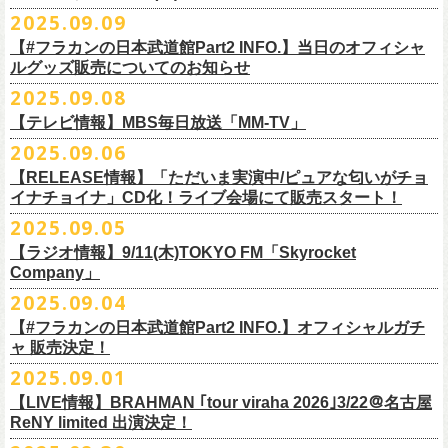
DJやついいちろう
Secret Artist：*後日発表
問い合わせ／SOGO TOKYO 03-3405-9999
2025.09.09
11月15日(土) 福井CHOP 16:30/17:00
■9月13日(土)19:00〜20:00 Inter FM「LOVE ON MUSIC」
Name the Night
Guest Artist : 鈴木圭介 (フラワーカンパニーズ)
11月16日(日) 神戸VARIT. 15:30/16:00
【#フラカンの日本武道館Part2 INFO.】当日のオフィシャ
＊鈴木圭介、グレートマエカワ生出演
ハモニカクリームズ
MC ：矢野きよ実
11月29日(土) 名古屋E.L.L 16:30/17:00
ルグッズ販売についてのお知らせ
https://www.interfm.co.jp/loveonmusic/
雅轟太鼓
料金：全席指定 ／ 前売 ￥6,500‐ 当日 ￥7,000‐ 入場時ドリンク代￥600-
11月30日(日) 静岡サナッシュ 15:30/16:00
2025.09.08
別途必要
9月20日(土)フラカンの日本武道館公演当日のグッズ販売ついてのお知ら
12月6日(土) 宇都宮HEAVEN’S ROCK VJ-2 16:30/17:00
◆お笑いステージ◆
チケット発売：2025年10月15日(水) 正午～
【テレビ情報】MBS毎日放送「MM-TV」
せです。
12月7日(日) 水戸LIGHT HOUSE 15:30/16:00
ですよ。
チケット受付：チケットぴあ Ｐコード 311-504
2025.09.06
12月13日(土) 盛岡CLUB CHANGE WAVE 16:30/17:00
■
9月8
日(月)27:20〜
MBS毎日放送「MM-TV」
ヨネダ2000
イープラス
https://eplus.jp/minnano-xmas/
☆グッズ販売：12:00〜予定（準備状況により、
少々お待ちいただく場合
本日開催された「フラカンの日本武道館 Part2 〜超・今が旬〜」こちら
12月14日(日) 弘前KEEP THE BEAT 15:30/16:00
【RELEASE情報】「ただいま実演中/ピュアな匂いがチョ
＊グレートマエカワ インタビューOA
================================================
お問合せ：並矢株式会社 052-683-5885 （平日10時から17時）
がございます）
のライブの模様がU-NEXTにて独占ライブ配信されることが決定！
イナチョイナ」CD化！ライブ会場にて販売スタート！
12月21日(日) 京都磔磔 15:30/16:00
◎「ドラデラ2025 爽やかアクキー」
※
リピート放送；
9/11(木)、9/12(金)、9/14(日)
☆ご購入商品を入れる袋のご用意はございませんので、
みなさまの方で
詳細は後日発表致します。
12月22日(月) 京都磔磔 18:30/19:00
2025.09.05
価格：800円(税込)
https://www.mbs.jp/mmtv/
文・天野史彬 写真：新保勇樹
ご準備をお願い致します
昨日開催しました「フラカンの日本武道館 Part2 〜超・今が旬〜」にて
2026年
サイズ：85 × 40ｍｍ
#MMTV_mbs
【ラジオ情報】9/11(木)TOKYO FM「Skyrocket
どうぞお楽しみに！
オフィシャルグッズを購入いただきありがとうございました。
1月17日(土) 長野CLUB JUNK BOX 16:30/17:00
Company」
▼
＊「フラカンの日本武道館 Part2 オフィシャルグッズ」につきまして
一部の商品を事後通販させていただくことが決定しました。
1月18日(日) 千葉LOOK 15:30/16:00
ーーーーーーーーーーーーーー
2025年９月20日、フラワーカンパニーズが10年ぶりとなる日本武道館ワ
2025.09.04
現金に加え、各種キャッシュレス決済もご利用いただけます。
対応ブ
1月24日(土) 高知X-pt. 16:30/17:00
■9月11日(木)17:00〜20:00 TOKYO FM「Skyrocket Company」
ンマン公演「フラカンの日本武道館Part2 〜超・今が旬〜」を開催した。
ランドは下記画像をご確認ください
商品を買い逃した方、追加で買いたいなという方、ぜひご利用くださ
【#フラカンの日本武道館Part2 INFO.】オフィシャルガチ
1月25日(日) 広島SECOND CRUTCH 15:30/16:00
＊鈴木圭介、グレートマエカワ 生出演
☆フラワーカンパニーズ presents 「DRAGON DELUXE 2025〜特別
熟練の凄みと、消えることのないみずみずしさを兼ね備えた演奏。派手
ャ 販売決定！
い。
1月27日(火) 四日市CLUB CHAOS 18:30/19:00
https://www.tfm.co.jp/sky/
編〜」【俺たちのザ・ベストテンPart2】
になり過ぎず、かと言ってストイックにもなり過ぎず。躍動するバンド
◎「チョイナチョイナTシャツ」
2025.09.01
1月31日(土) 札幌近松 16:30/17:00
日時：10月17日(金) Open 18:15 / Start 19:00
と楽曲の世界観を彩り、会場を鮮やかに彩った演出。ダブルアンコール
2025年9月20日(土)開催、フラワーカンパニーズ日本武道館ワンマンライ
価格：￥3,500（税込）
【 受付URL 】
2月4日(水) 下北沢シェルター 18:30/19:00
会場：名古屋DIAMOND HALL
【LIVE情報】BRAHMAN ｢tour viraha 2026｣3/22＠名古屋
までの全26曲、この10年間でリリースされてきた楽曲を中心としたリア
ブ「フラカンの日本武道館 Part2 〜超・今が旬〜」公演当日のオフィシ
ボディカラー：バニラ, グレイッシュパープル
https://capitalradioone.jp/
SHOP/387158/list.html
2月14日(土) 大阪バナナホール 16:30/17:00
ReNY limited 出演決定！
出演：
ルタイム感のあるセットリスト。すべてが「完璧だ！」と感嘆してしま
ャルグッズエリアにオフィシャルガチャが登場！
素材 ： 綿100％
2月15日(日) 岡山ペパーランド 15:30/16:00
フラワーカンパニーズ