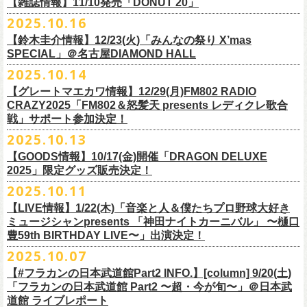
FILL BREWING
ーー過去ライブ映像配信スケジュール予定ーー
【雑誌情報】11/10発売「DONUT 20」
※購入枚数制限あり／お一人様2枚まで
受付
URL
：
https://l-tike.com/su-
xing-cyu/
予約開始：2025年11月16日(日)12:00〜
＊9/20(土)「フラカンの日本武道館 Part2 〜超・今が旬〜」ライブレポー
し2DAYSの2023年の映像も配信されること
が決定！
◎「フラカンの横浜アリーナ -リモートライヴ編- 〜生き続けてる事は最
▼視聴はこちら
みぞのくち醸造所
＊11/27(木)配信開始予定
※チケットの整理番号順での入場となります。
予約方法：Livepocketで受付
https://t.livepocket.jp/e/2q1m4
ト掲載
2025.10.16
武道館ライブ配信に先駆け、順次公開される予定です。
■11月10日(月)発売 「DONUT 20」
大のメッセージ！〜」
https://video.unext.jp/browse/feature/FET0012549
YOUNG MASTER（ドリンクアッパーズ）
◎「ゾロ目だョ全員集合!〜フラカン33年、野音99年〜」2022.9.23 日比
販売URL
https://skream.jp/livereport/2025/10/flower_companyz.php
【鈴木圭介情報】12/23(火)「みんなの祭り X’mas
＊グレートマエカワインタビュー掲載
https://video.unext.jp/browse/feature/FET0012549
横浜ビール
谷野外大音楽堂
https://eplus.jp/sf/detail/4428590001-P0030001
SPECIAL」＠名古屋DIAMOND HALL
どうぞお楽しみに！
【グレートマエカワ（フラワーカンパニーズ）「ロックンロールが降っ
ほか過去ライブ映像２作品も配信中！
横浜ベイブルーイング
2025.10.14
てきた日」】
＊12/4(木)配信開始予定
Riip Beer他（Ever Green Imports）
＊12/4(木)配信開始予定
注意事項
＊U-NEXT独占ライブ配信詳細
人生を変えた1枚のレコードについて訊く「ロックンロールが降ってきた
◎ フラワーカンパニーズ「神さまツアー」～年末恒例磔磔2デイズ～ 1
＊11/20(木)より配信中
【グレートマエカワ情報】12/29(月)FM802 RADIO
Y.MARKET BREWING
◎ フラワーカンパニーズ「神さまツアー」～年末恒例磔磔2デイズ～ 1
※営利目的のチケットの転売は固くお断り致します。転売チケットは入
◎フラワーカンパニーズ「フラカンの日本武道館 Part2 〜超・今が
日」に、先ごろ、二度目の日本武道館公演を成功させたフラワーカンパ
日目 2023.12.13 京都磔磔
◎「フラカンの横浜アリーナ -リモートライヴ編- 〜生き続けてる事は最
CRAZY2025「FM802＆怒髪天 presents レディクレ歌合
US BREWERY（近日発表！）
日目 2023.12.13 京都磔磔
場をお断りする場合もあ
旬〜」
ニーズのグレートマエカワが登場。自身の音楽人生とフラワーカンパニ
◎ フラワーカンパニーズ「神さまツアー」～年末恒例磔磔2デイズ～ 2
戦」サポート参加決定！
大のメッセージ！〜」
US BREWERY（近日発表！）
◎ フラワーカンパニーズ「神さまツアー」～年末恒例磔磔2デイズ～ 2
りますのでご注意ください。
年末恒例となっている大晦日ライブ「ヤングナイター」改め、「ヤング
配信日：2025年12月5日(金)19:00〜 ※見逃し配信あり
ーズの現在地を語る。
日目 2023.12.14 京都磔磔
＊11/27(木)より配信中
2025.10.13
US BREWERY（近日発表！）
日目 2023.12.14 京都磔磔
※撮影・録音・録画などは禁止とさせていただきます。また開場時のご
デーゲーム’25」の開催が決定！
視聴料：U-NEXT月額会員視聴無料配信URL：
https:
https://donutroll.tokyo/wd/20251110_donut20/
◎『フラワーカンパニーズ「ゾロ目だョ全員集合!〜フラカン33年、野音
自分の席以外の席取りは
【GOODS情報】10/17(金)開催「DRAGON DELUXE
//t.unext.jp/r/flowercompanyz
99年〜」2022.9.23 日比谷野外大音楽堂』
出演アーティスト：
ご遠慮ください。
2025」限定グッズ販売決定！
12月31日(水)＠新代田LIVE HOUSE FEVERにて、今年は14:00からライ
アホマイルド坂本（MC）
※飲食を伴うイベントのため、公演当日、体調不良や発熱症状のある方
ブスタート！
2025.10.11
＊U-NEXT過去ライブ作品配信詳細
10月17日(金)＠名古屋DIAMOND HALLにて開催するフラワーカンパニー
は、来場をご遠慮いただ
年越しのライブ配信はございません。
※配信開始日は変更になる場合があります
【LIVE情報】1/22(木)「音楽と人＆僕たちプロ野球大好き
＊＊＊＊＊＊
ズ presents 「DRAGON DELUXE 2025〜特別編〜」【俺たちのザ・ベス
2月6日（金）
きますようお願いいたします。
チケットの発売日は11月15日(土)。
10月25日(土)よりスタートしたフラワーカンパニーズ ワンマンツアー
ミュージシャンpresents 「神田ナイトカーニバル」 〜樋口
ーーー12/5(金)19:00〜U-NEXTにて独占ライブ配信開始！ーーー
トテンPart2】
◆音楽◆
※ミュージシャンによるトークイベントですが、音楽の話は一切いたし
「フラカンのチョイナチョイナ’25/’26」 ポスターをニワトリ堂にて限定
豊59th BIRTHDAY LIVE〜」出演決定！
①11/20(木)配信開始予定
◎フラワーカンパニーズ「フラカンの日本武道館 Part2 〜超・今が
の限定グッズとして、アクリルキーホルダーの販売が決定！
bird
ませんのでご了承くださ
今年も充実のライブ・
ツアー活動を行なってきたフラカンの2025年のラ
販売致します。
◎「フラカンの横浜アリーナ -リモートライヴ編- 〜生き続けてる事は最
2025.10.07
旬〜」
当日会場にて販売いたします。
THE LOCAL PINTS
い。
『音楽と人』で好評連載中のBUCK∞TICKのベーシスト・樋口豊のコラム
イブ納めとな
る今公演、どうぞお楽しみください！
10月30日(木)9:00〜販売開始となります。
大のメッセージ！〜」 2020.8.27 横浜アリーナ *無観客配信ライブ
配信日：2025年12月5日(金)19:00〜 ※見逃し配信あり
【#フラカンの日本武道館Part2 INFO.】[column] 9/20(土)
「タイガース、今年も優勝だ!!」から派生したトークイベント〈僕たち、
＊数に限りがございます。
視聴料：U-NEXT月額会員視聴無料
「フラカンの日本武道館 Part2 〜超・今が旬〜」＠日本武
◆お笑いステージ◆
公演に関するお問い合わせ LOFT9 Shibuya
プロ野球大好きミュージシャンです！〉presentsによるライヴの開催が決
◎フラワーカンパニーズ大晦日ライブ「ヤングデーゲーム’25」
②11/27(木)配信開始予定
配信URL：
https:
//t.unext.jp/r/flowercompanyz
道館 ライブレポート
レギュラー
https://www.loft-prj.co.jp/schedule/loft9/contact
定！
日時：12月31日（水）OPEN 13:30/ START 14:00