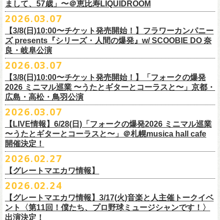
フラワーカンパニーズ presents「DRAGON DELUXE 2026」開催決定！
まして、57歳」〜＠恵比寿LIQUIDROOM
＊ライブハウス会場限定店頭先行：4/4(土) 12:00〜19:00
のみ
チケット料金：前売 ¥4,500(税込/ドリンク代別）
7月8月に開催するフラワーカンパニーズのアコースティック企画「フォ
・石巻 BLUE RESISTANCE店頭
2026.03.07
会場：国営みちのく杜の湖畔公園 北地区 エコキャンプみちのく
一般チケット発売日：4/25(土) 10:00
「DRAGON DELUXE」は、“名古屋のロックシーン活性化”、“
デビューか
ークの爆発2026 〜座って演奏するスタイルです〜」の一般チケット発売
〒986-0824 宮城県石巻市立町１丁目１－２－１
７
HP：
https://arabaki.com/
▼OFFICIAL HP先行
【3/8(日)10:00〜チケット発売開始！】フラワーカンパニー
5月23日(土)、24日(日)＠東京・錦糸公園で行われる「ニクオン2026」に
ら応援してくれている名古屋の皆さんへの恩返し”、“
名古屋への郷土愛”の
が3/28(土)10:00よりスタート！
*注意事項
【受付期間】4/4(土) 10:00 ～ 4/12(日) 23:59
ズ presents『シリーズ・人間の爆発』w/ SCOOBIE DO 奈
フラワーカンパニーズの出演が決定！
3つをテーマに掲げ、2012年より地元・
名古屋で開催しているフラワーカ
また、先日追加発表いたしました「フォークの爆発2026 ミニマル巡業 〜
東北地方在住者のみの先着販売となります
[GTR祭’26 SPECIAL BAND]
【当落・入金期間】4/15(水) 13:00 ～ 4/19(日) 21:00
良・岐阜公演
フラカンの出演はいずれか1日となります。
ンパニーズの主催イベント。
うたとギターとコーラスと〜」6/28(日)＠札幌musica hall cafeのチケット
１人１枚のみ購入可能
＊The Birthday (クハラカズユキ, ヒライハルキ, フジイケンジ)
【受付URL】
https://eplus.jp/g-freakfactory/
2026.03.07
THE BOYS&GIRLS 15th ANNIVERSARY TOUR《GO AHEAD 2026》に
も同じく3/28(土)10:00よりスタート！
住所記載の身分証確認持参の上、
それぞれのライブハウス店頭にて販売
＊ Paledusk
————————————————
フラワーカンパニーズの出演が決定！
◎「ニクオン2026」
【3/8(日)10:00〜チケット発売開始！】「フォークの爆発
15回目となる今年は初のアコースティックセットスタイル”
フォークの爆
します
・Kyeboad：高野勲
○枚数制限：お一人様2枚まで
7月23日(木)＠八王子RIPS にて、15周年お祝いさせていただきます！
日時：2026年5月23日(土)、24日(日) 11:00〜19:00 ※フラワーカンパ
2026 ミニマル巡業 〜うたとギターとコーラスと〜」京都・
発編”で開催！
購入は現金のみとなります
[GUEST GUITAR ＆ VOCALS]
○3歳以上のお客様はチケットが必要。「3歳未満のお子様」は保護者と一
ニーズの出演はいずれか1日
広島・高松・鳥羽公演
ゲストにお招きするのは、YO-KING、そしてヒグチアイ！
◎「フォークの爆発2026 〜座って演奏するスタイルです〜」
転売は固く禁止とさせていただきます
・うつみようこ
緒の場合は保護者1名につき1名まで入場無料。（保護者1名、「3歳未満
◎THE BOYS&GIRLS 15th ANNIVERSARY TOUR《GO AHEAD 2026》
会場：錦糸公園（東京都墨田区錦糸4-15-1）
2026.03.07
素敵な弾き語りをしてくださるお二人と共に、
贅沢な1日をお届けしま
7/4(土)岡山・倉敷新渓園敬倹堂 16:30/17:00 問：キャンディープロモ
公演当日も身分証を確認させて頂きます（U-22割も同様）
・菅原卓郎(9mm Parabellum Bullet)
のお子様」2名の場合は入場不可。）
日時：2026年7月23日(木) OPEN 18:30 / START 19:00
出演：フラワーカンパニーズ、勝手にしやがれ、馬場俊英、
松室政哉、
す。
ーション岡山
当日11:30〜整列開始いたします
【LIVE情報】6/28(日)「フォークの爆発2026 ミニマル巡業
・曽我部恵一
○今回のイベントに関しては、電子チケットまたは紙チケットとさせて頂
会場：八王子RIPS
ジャンクフジヤマ、THESE THREE WORDS、Ally CARAVAN、the
7/5(日)兵庫・神戸クラブ月世界 15:30/16:00 問：清水音泉
〜うたとギターとコーラスと〜」＠札幌musica hall cafe
近隣のご迷惑になるためそれ以前のお並びは禁止とさせていただき
ます
・竹安堅一(フラワーカンパニーズ)
きます。
出演：THE BOYS&GIRLS、フラワーカンパニーズ
Tiger、island etc.、BOΦGY 他
◎フラワーカンパニーズ presents 「DRAGON DELUXE 2026 〜フォーク
開催決定！
7/11(土)岐阜・郡上八幡Club Layla 16:30/17:00 問：クラブレイラ
その他詳細：
https://www.gip-web.co.jp/schedule/detail/8491#13568
・TAKUMA(10-FEET)
————————————————
チケット料金：5,000円/10代割：¥4,000 （税込/ドリンク代別)
入場/観覧：無料/オールスタンディング
の爆発編〜」
7/19(日)東京・有楽町I’M A SHOW 15:15/16:00 問：ネクストロード
問い合わせ：
2026.02.27
G.I.P.
https://www.gip-web.co.jp/t/info
・Duran
問い合わせ：
https://info.diskgarage.com/
その他詳細：
https://www.theboysandgirls.net/goahead26
アクセス：JR総武線「錦糸町駅」北口より徒歩3分、
東京メトロ半蔵門線
日時：2026年8月30日(日) 開場16:30 開演17:00
4/30(木)鈴木圭介57歳の誕生日に恵比寿
LIQUIDROOMNにてワンマンライ
8/1(土)福岡・門司BRICK HALL 16:30/17:00 問：ブリックホール
・TOSHI-LOW (OAU/BRAHMAN/the LOW-ATUS)
【グレートマエカワ情報】
「錦糸町駅」4番出口すぐ
会場：愛知＠名古屋 DIAMOND HALL
ブ、本日より一般チケットの発売がスタート！
8/2(日)福岡・門司BRICK HALL 15:30/16:00 問：ブリックホール
＊宮古公演
&KOHKI(OAU/BRAHMAN)
肉ハジケテ、音シタタル。 フードフェスと音楽フェスのコラボイベント
2026.02.24
出演：フラワーカンパニーズ（*アコースティックSET）、
YO-KING、ヒ
チケット料金：5,500円（税込/整理番号付/ドリンク代別）
日時：2026年7月26日(日) 開場 17:30 / 開演 18:00
・布袋寅泰
「ニクオン2026」
今年も開催！
5/4(月祝)5/5(火祝)＠大阪・泉大津フェニックスで開催される
グチアイ
【グレートマエカワ情報】3/17(火)音楽と人主催トークイベ
※7/4＠倉敷はドリンク代なし、7/19＠東京は全席指定
会場：岩手・カウンターアクション宮古
・ホリエアツシ(ストレイテナー)
墨田区を中心とした人気飲食店約20店舗が自慢の肉料理を披露。
ステー
「OTODAMA’26」にフラワーカンパニーズの出演が決定！
6月20日(土)、21日(日)に渋谷のライブハウスで開催される『YATSUI
チケット料金：前売 ¥5,500（税込/椅子席/整理番号付/ドリンク代別途
ント〈第11回！僕たち、プロ野球ミュージシャンです！〉
◎フラワーカンパニーズ・ワンマンライヴ
※高校生以下は当日¥2,000キャッシュバック（
当日年齢を証明できるも
出演：サンボマスター、フラワーカンパニーズ
・松尾レミ(GLIM SPANKY)
ジでは今年も極上のライブをお届け。
フラワーカンパニーズは5月5日(火祝)、10:00開場後の朝イチ！源泉テン
FESTIVAL! 2025』にフラワーカンパニーズの出演が決定！
出演決定！
要）
〜鈴木圭介誕生日「初めまして、57歳」〜
の（学生証、保険証など）
のご提示が必要となります）