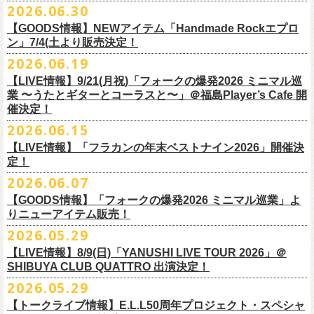
その他詳細：OFFICIAL SITE：
https://www.ishigaki-fes.jp/
2026.06.30
水音泉
☆最速先行受付スタート！
カラー：レッド , ブルー
済チケット
をお持ちの方はそのまま使用可能となります。
2026年
9月2日〜6日に開催される
スマイリー
原島さんのイベント
湯仲間販売所
https://eplus.jp/sf/detail/4579890001-P0030001P0030002?
【GOODS情報】NEWアイテム「Handmade Rockエプロ
素材：綿 100％
「SMILEY’S CONNECTION スマイリー原島 BIRTHDAY FESTIVAL
#いしがき2026
チケットぴあ
ン」7/4(土より販売決定！
P6=001&P1=0402&P59=1&block=true
サイズ：28 × 28 cm
6days ～ ハメチ a-GOGO CARNIVAL!!～」出演決定！
【チケットぴあにてご購入のお客様】
#いしがきミュージックフェスティバル
イープラス
その他詳細：イベントオフィシャルサイト
https://shelter35th.com/
生地：8重ガーゼふきん
2026.06.19
フラワーカンパニーズは
＜
day
２下北沢
CLUB Que
編＞
9月3日(木)下北沢
払戻方法は、
チケットの受取方法や支払方法などにより異なります。
7/4(土)「フォークの爆発2026 〜座って演奏するスタイルです〜」＠倉敷
ローチケ
問い合わせ：HOTSTUFF 050-5211-6077(平日12:00-18:00)
CLUB Queに出演致します。
下記 URL よりどの払戻方法になるのか確認してください。
【LIVE情報】9/21(月祝)「フォークの爆発2026 ミニマル巡
新渓園敬倹堂より、グッズにNEWアイテムが登場！
業 〜うたとギターとコーラスと〜」＠福島Player’s Cafe 開
http://t.pia.jp/guide/refund.
jsp
新たな企画「Handmade Rock」シリーズ第一弾として、初アイテム、エ
・11/1(日)名古屋クラブクアトロ OPEN 15:15 START 16:00 問：
催決定！
<お問合せ> チケットぴあ
http://t.pia.jp/help/
index.jsp
プロンを販売いたします！
JAIL HOUSE
2026.06.15
お料理の時だけでなく、お掃除やDIY作業の時など、いろんなシチュエー
チケットぴあ
【イープラスにてご購入のお客様】
ションでご利用いただけるおすすめアイテムです。
イープラス
【LIVE情報】「フラカンの年末ベストナイン2026」開催決
12/2(水)恵比寿LIQUIDROOMで開催される奥野
真哉さんの祝・還暦イベン
9/22(火祝)富山駅周辺5会場で開催されるサーキットフェス「back on live
払戻方法は、チケットの受取方法や支払方法により異なります。
ぜひチェックしてくださいね！
定！
ローチケ
トにフラワーカンパニーズの出演が決定！
FES 2026 能登半島災害復興支援」にフラワーカンパニーズの出演が決
詳細は下記の払戻方法チャートをご確認ください。
2026.06.07
グレートマエカワ、竹安堅一が参加するうつみようこ＆Yokoloco Bandも
定！
＜公演変更／延期 払戻方法確認チャート＞
＜全公演共通＞
【GOODS情報】「フォークの爆発2026 ミニマル巡業」よ
ハウスバンドとして参加いたします。
チケット完売となっておりました7/11(土)開催「
フォークの爆発2026 〜
出演する会場など詳細は後日発表となります。
払戻方法確認チャート
http://eplus.jp/
refund2/
チケット料金：前売￥5,700(税込/ドリンク代別途要)
りニューアイテム販売！
みんなで盛大にお祝いしましょう♪
座って演奏するスタイルです〜」岐阜・郡上八幡Club Layla 公演につき
質問に答えながらご自身の状況を確認してください。 適切な払戻方法を
※高校生以下は当日¥2,000キャッシュバック（当日年齢を証明できるも
まして、限定枚数となりますが＜立ち見席＞
2026.05.29
の追加販売を行うことが決
どうぞお楽しみに！
ご覧になれます。
の（学生証、保険証など）のご提示が必要となります）
6/8(月)からスタートする「フォークの爆発2026 ミニマル巡業 〜うたとギ
◎奥野真哉 還暦イベント “〜オクピンの笑って︕笑って︕︕ 60歳〜「君
定しました。
【LIVE情報】8/9(日)「YANUSHI LIVE TOUR 2026」＠
e+Q＆A ページ：
https://eplus.jp/qa/
チケット完売となっておりました7/5(日)開催「フォークの爆発2026 〜座
一般チケット発売日：8月8日(土)
ターとコーラスと〜」にて、ラッコシリーズのニューアイテムの販売が
◎「モンキーTシャツ」
はカンレキさ」”
◎「back on live FES」
SHIBUYA CLUB QUATTRO 出演決定！
って演奏するスタイルです〜」兵庫・神戸クラブ月世界 公演につきまし
決定！
価格：￥3,700(税込)
日時：2026年12月2日(水) 開場18:00 / 開演19:00
◎「フォークの爆発2026 〜座って演奏するスタイルです〜」
日程：2026年9月22日(火祝)
て、限定枚数となりますが＜2F立ち見席＞の追加販売を行うことが決定
2026.05.29
【ローソンチケットでご購入で、紙チケットをご選択のお
さらに、完売御礼となった「レッツけんこうアンブレラチャーム」（ラ
ボディ：ビッグシルエット
会場：恵比寿 LIQUIDROOM
7/11(土)岐阜・郡上八幡Club Layla 開場16:30/開演17:00
会場：
しました。
ンダム）がイエローver.で販売再開決定！
客様】
カラー：ホワイト、アシッドブルー、
[NEWカラー！]
サンドベージュ
【トークライブ情報】E.L.L50周年プロジェクト・スペシャ
チケット：
追加チケット＞立ち見席 ￥5,500（税込/ドリンク代別）
・富山MAIRO