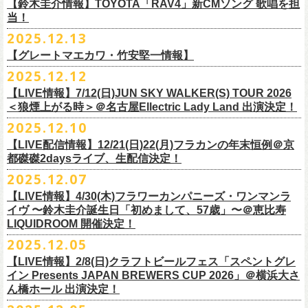
※高校生以下は当日¥2,000キャッシュバック（
当日年齢を証明できるも
ミスター小西(Vo)
当日あらゆる角度から切り取った写真を贅沢にまとめた72ページのフォ
【鈴木圭介情報】TOYOTA「RAV4」新CMソング 歌唱を担
配信日：2025年12月30日(火)正午
の（学生証、保険証など）
のご提示が必要となります）
ザ50回転ズとの対バンツアーが決定！
当！
奥野真哉(Key)
トブックも同梱したスペシャルパッケージ仕様で販売致します。
視聴料：U-NEXT月額会員視聴無料配信URL：
https:
一般チケット発売日：3月8日(日)
「フラカンと行くザ50回転ズの故郷巡りツアー！」と題し、ザ50回転ズ
中森泰弘(G)
2025.12.13
//t.unext.jp/r/flowercompanyz
TOYOTA「RAV4」の新CMソングの歌唱を鈴木圭介が担当
！
のメンバーの故郷、堺、出雲、徳島を２バンドで巡ります！
竹安堅一(G)
フラカンのweb shop「ニワトリ堂」、そして1/31(土)札幌公演よりフラカ
【グレートマエカワ・竹安堅一情報】
2025年12月17日発売とともに新作CMが公開され
ました。
◎「フォークの爆発2026 〜座って演奏するスタイルです〜」
4月4日(土) ,5日(日)に開催される「WALK INN FES! 2026 IN 桜島」にフ
グレートマエカワ(B)
ンのライブ会場にて販売がスタート！
＊以下過去ライブ作品も配信中
ナレーションも担当しております。
2025.12.12
7/4(土)岡山・倉敷新渓園敬倹堂 16:30/17:00 問：キャンディープロモ
ラワーカンパニーズの出演が決定！
一般チケット発売は1月31日。
クハラカズユキ(Dr)
完全生産限定盤のため売り切れ次第販売終了。どうぞお早めに！
『Maximum Top Beat!!』
◎「フラカンの横浜アリーナ -リモートライヴ編- 〜生き続けてる事は最
ぜひチェックしてください！
ーション岡山
どうぞお見逃しなく！
【LIVE情報】7/12(日)JUN SKY WALKER(S) TOUR 2026
フラワーカンパニーズが不定期で行なっている２マンライブ企画「シリ
チケット料金：前売¥5,500(税込/ドリンク代別途要/整理番号付)
3rd Anniversary of Top Beat Club
大のメッセージ！〜」 2020.8.27 横浜アリーナ *無観客配信ライブ
7/5(日)兵庫・神戸クラブ月世界 15:30/16:00 問：清水音泉
＜狼煙上がる時＞＠名古屋Ellectric Lady Land 出演決定！
◎「WALK INN FES! 2026 IN 桜島」
ーズ・人間の爆発」、SCOOBIE Dを迎え、2026年5月に奈良と岐阜での
チケット発売日：2/11(水・祝)
商品詳細：
うつみようこ＆Yokoloco Band “ワンマン！”
◎「ゾロ目だョ全員集合!〜フラカン33年、野音99年〜」
2022.9.23 日比
7/11(土)岐阜・郡上八幡Club Layla 16:30/17:00 問：クラブレイラ
日付：4月4日(土) ,5日(日) ※日割り発表は後日となります
◎「フラカンと行くザ50回転ズの故郷巡りツアー！」
開催が決定！
問い合わせ：十三GABU
LIVE Blu-ray+CD『フラカンの日本武道館 Part2 ～超・今が旬～』
2025.12.10
【公演日】2026/2/5 (木)
3月26日(木)＠KT ZEPP YOKOHAMAで開催される「PON pre WALK
谷野外大音楽堂
7/19(日)東京・有楽町I’M A SHOW 15:15/16:00 問：ネクストロード
会場：南栄リース桜島広場(桜島多目的広場野外ステージ)
日時：2026年4月9日(木) 18:30 OPEN / 19:00 START
内容：Blu-ray+2CD+LIVE PHOTO BOOK(72p） *三方背BOX仕様
【会場】荻窪 TOP BEAT CLUB
THIS WAY〜12年目でも終わらない青春の歌〜」にフラワーカンパニーズ
【LIVE配信情報】12/21(日)22(月)フラカンの年末恒例＠京
◎ フラワーカンパニーズ「神さまツアー」～年末恒例磔磔2デイズ～ 1
8/1(土)福岡・門司BRICK HALL 16:30/17:00 問：ブリックホール
出演：
会場：大阪・堺ファンダンゴ
2025年もお互いに充実のライブを展開してきた両者によるガチンコ対バ
◎フラカン＆ヨコロコ合同企画「俺たちのザ・ベストテン2026」東京編
価格：¥11,000(税込)
【開場/開演】19:00 / 19:30
の出演が決定しました！
都磔磔2daysライブ、生配信決定！
日目 2023.12.13 京都磔磔
8/2(日)福岡・門司BRICK HALL 15:30/16:00 問：ブリックホール
ーゲストアーティスト
出演：フラワーカンパニーズ、ザ50回転ズ
ン、熱すぎるステージになること必至！
【昭和の歌番組を代表する『ザ・ベストテン』のトリビュートLIVE。
発売日：2026年1月30日
【出演】うつみようこ＆Yokoloco Band
本日よりチケット最速先行受付も開始！
2025.12.07
2026年4月18日(土)岩手県二戸市九戸城跡で開催される、結成10周年を迎
◎ フラワーカンパニーズ「神さまツアー」～年末恒例磔磔2デイズ～ 2
チケット料金：5,500円（税込/整理番号付/ドリンク代別）
HEY-SMITH / RHYMESTER / バックドロップシンデレラ / KALMA / 打首
チケット料金：前売り 5,000円(ドリンク代別途)
一般チケット発売は3月8日。
数々の昭和歌謡のカヴァーだけの一夜】
販売場所：フラワーカンパニーズweb shop「ニワトリ堂」
【前売】5,000円 (+1D）
お見逃しなく〜
えるSaToMansion主催のイベント【南部事変 2026】にフラワーカンパニ
日目 2023.12.14 京都磔磔
【LIVE情報】4/30(木)フラワーカンパニーズ・ワンマンラ
※7/4＠倉敷はドリンク代なし、7/19＠東京は全席指定
獄門同好会 / 友部正人 / bacho / THE BOYS&GIRLS
※整理番号あり
どうぞお見逃しなく！
日時：5/19(火)開場18:30／開演19:00
（https://flowercompanyzinc.stores.jp/）、フラワーカンパニーズ ライブ
【当日】5,500円 (+1D）
ーズの出演が決定しました！
イヴ 〜鈴木圭介誕生日「初めまして、57歳」〜＠恵比寿
※高校生以下は当日¥2,000キャッシュバック（
当日年齢を証明できるも
/ SOIL&”PIMP”SESSIONS / フラワーカンパニーズ / SIX LOUNGE / THE
※小学生以上有料、未就学児童入場不可
会場：東京・荻窪TOP BEAT CLUB
会場
【発売場所】イープラス／Peatix
◎「PON pre WALK THIS WAY〜12年目でも終わらない青春の歌〜」
LIQUIDROOM 開催決定！
■U-NEXT問い合わせ：
https://help.
unext.jp/info-video/detail/
info403b
の（学生証、保険証など）
のご提示が必要となります）
FOREVER YOUNG / ENTH / Hump Back / The Birthday (クハラカズユ
チケット発売：2026年1月31日(土)午前10時～
◎フラワーカンパニーズpresents『シリーズ・
人間の爆発』
出演：
※完全生産限定盤のため、生産分完売次第販売終了
【一般発売日】12/13 10:00〜
日時：2026年3月26日(木) 開場17:30 / 開演18:30
◎SaToMansion 10th anniversary festival【南部事変 2026】
2025.12.05
一般チケット発売日：3月28日(土)
キ, ヒライハルキ, フジイケンジ)
イープラス
https://eplus.jp/sf/detail/
4450790001-P0030001
日時：5月30日(土) 開場 16:30 / 開演 17:00
真城めぐみ(Vo)
【イープラス URL】
https://eplus.jp/sf/detail/4450650001-P0030001
会場：KT ZEPP YOKOHAMA
▼CM 概要
日時：2026年4月18日(土) 開城 10:00 / 閉城 17:30 予定
ー鹿児島アーティスト
会場：奈良NEVER LAND
うつみようこ(Vo)
【LIVE情報】2/8(日)クラフトビールフェス「スペントグレ
【Peatix URL】
https://peatix.com/event/4740570
出演：Hump Back/四星球/フラワーカンパニーズ … and more!!
TOYOTA RAV4「LOVE FOREVER」篇
会場：岩手県二戸市九戸城跡
https://www.city.ninohe.lg.jp/info/335
人性補欠 / Tonto / その日暮らし / 花想い / Noisy Laf / 椿井紗代 / Wiθ /
日時：2026年4月11日(土) 16:30 OPEN / 17:00 START
出演：フラワーカンパニーズ/SCOOBIE DO
鈴木圭介(Vo)
イン Presents JAPAN BREWERS CUP 2026」＠横浜大さ
【入場順】1.イープラス 2.Peatix
チケット料金：¥5,0OO(1F立ち見)¥6,0OO 1Drink別(2F指定席)
＊TOYOTA「RAV4」オフィシャルサイト：
https:/
/toyota.jp/rav4/
その他詳細：SaToMansion 公式サイト：
https://satomansion.com/
Poly lism / DJ Msize /ともそだちBAND / +オーディショングランプリ
ん橋ホール 出演決定！
会場：島根・出雲アポロ
チケット料金：前売り¥5.200(税込/D別/整理番号付)
ミスター小西(Vo)
2026年2月 「初恋の嵐 西山達郎生誕祭～初恋の嵐 カモンアゲイン!2026
【問】TOP BEAT CLUB 03-6913-5433 info@topbeatclub.com
※1Drink別
竹原ピストルさん（バンド編成）との対バンライブが決定！
ーー
出演：フラワーカンパニーズ、ザ50回転ズ
一般チケット発売日：2026年3月8日(日)
奥野真哉(Key)
～」開催ゲストボーカルとして、