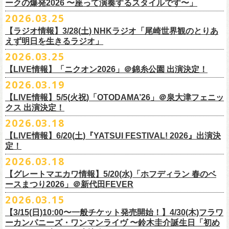
◎「レッツけんこう
タオル
」
ークの爆発2026 〜座って演奏するスタイルです〜」
一般チケット発売日：8月8日(土)
ミ蒸着袋入り(*どれになるかお楽しみスタイル）
☆HP先行：
会場：奄美大島＠ LIVE BOX MA・YASCO
価格：￥1,800 (税込)
2026.03.25
素材 ： 白アクリル , シリコンリング , ステンレス製カニカン
受付期間：4/16(木)12:00〜4/26(日)23:59
出演：フラワーカンパニーズ
カラー：ホワイト
サイズ ： （本体）40×28mm 厚み3mm
受付URL：
https://eplus.jp/jpk-tour26/
【ラジオ情報】3/28(土) NHKラジオ「尾崎世界観のとりあ
サンボマスター夏の東北７か所を廻るツアー「ロックンロール デスティ
オープニングアクトあり：ずぶ濡れブラザーズ
◎「レッツけんこうアンブレラチャーム」（ランダム）
イエローver.
サイズ：82cm × 34cm
えず明日を生きるラジオ」
ネーション in とうほく 「from ふくしま for ふくしま」、7/25(土)石巻、
チケット料金：前売 ¥3,800（税込/全自由席/整理番号付/ドリンク代別途
価格：￥500(税込)
素材：綿100%
◎怒髪天&フラワーカンパニーズ presents 「ジャンピング乾杯TOUR
7/26(日)宮古の2公演にフラワーカンパニーズの出演が決定！
2026.03.25
要）
仕様：チャーム4種（けいくん、まーちゃん、けんちゃん、
こにし）/アル
■3月28日(土)22:05〜22:55 NHKラジオ「尾崎世界観のとりあえず明日を
2026 “オレたち足腰お達者くらぶ”」
久しぶりのサンボマスターとの対バン、どうぞお楽しみに！
一般チケット発売日：6月6日(土)予定
ミ蒸着袋入り(*どれになるかお楽しみスタイル）
【LIVE情報】「ニクオン2026」＠錦糸公園 出演決定！
生きるラジオ」
・9月5日(土) 滋賀U☆STONE 17:00/17:30 （問）清水音泉 06-6357-
問い合わせ：LIVE BOX MA・YASCO
素材 ： 黄色アクリル , シリコンリング , ステンレス製カニカン
◎「レッツけんこうステッカーセット」*6枚組
＊鈴木圭介がゲストとして出演
2026.03.19
3666 (平日12:00〜17:00) info@shimizuonsen.com
◎サンボマスター「ロックンロール デスティネーション in とうほく
サイズ ： （本体）40×28mm 厚み3mm
価格：￥1,000（税込）
https://www.nhk.jp/p/rs/KG9YLK9LWL/
【LIVE情報】5/5(火祝)「OTODAMA’26」＠泉大津フェニッ
・9月6日(日) 伊勢RHYTHM 16:00/16:30 （問）JAILHOUSE 052-936-
「from ふくしま for ふくしま」
◎「グレートマエカワ第57回誕生日会 in 奄美大島」
素材 ： 塩ビ
クス 出演決定！
6041
www.jailhouse.jp
＊石巻公演
日時：2026年9月27日(日) 開場17:00 開演18:00
各サイズ
・9月12日(土) 弘前KEEP THE BEAT 17:00/17:30 （問）ノースロード
2026.03.18
日時：2026年7月25日(土) 開場 17:30 / 開演 18:00
会場：奄美大島＠ ROAD HOUSE ASiVi
けいくん：51×74mm
ミュージック秋田 018-833-7100
会場：宮城・石巻BLUE RESISTANCE
6/21(日)「G-FREAK FACTORY presents “MAD SOUL CONNECTION
出演：フラワーカンパニーズ
【LIVE情報】6/20(土)『YATSUI FESTIVAL! 2026』出演決
まーちゃん：44×70mm
・9月13日(日) 秋田Club SWINDLE 15:30/16:00 （問）ノースロードミュ
出演：サンボマスター、フラワーカンパニーズ
定！
vo.24″」＠前橋DYVER にて、G-FREAK FACTORYとの対バンが決定！
オープニングアクトあり：楠田莉子BAND
けんちゃん：41×64mm
ージック秋田 018-833-7100
チケット料金：
「ARABAKI ROCK FEST.26」4/26(日)MICHINOKU PEACE SESSION
一般発売日に先がけ、4/4(土) 10:00よりオフィシャル先行受付もスター
チケット料金：前売 ¥4,500（税込/整理番号付/ドリンク代別途要）
2026.03.18
こにし：49×66mm
出演：怒髪天、フラワーカンパニーズ
前売 ¥5,500(税込/ドリンク代別）
GTR祭’26ステージに、GUEST GUITARとして竹安堅一の出演が決定しま
ト。どうぞお見逃しなく！
一般チケット発売日：6月6日(土)予定
バンドロゴ：74×45mm
【グレートマエカワ情報】5/20(水)「ホフディラン 春のベ
チケット料金：オールスタンディング ￥6,900（税込/ドリンク代別途
U-22割 ￥4,500(税込/ドリンク代別/身分証持参必須（コピー不可/公演当
した！
問い合わせ：ROAD HOUSE ASiVi
チキパン(CHICKEN PUNKS)：45×90mm
ースまつり2026」＠新代田FEVER
要）※未就学児童入場不可(小学生以上のご入場される方全てにチケット
日提示できない場合は一般価格チケットとの差額分をお支払いいただき
◎「G-FREAK FACTORY presents “MAD SOUL CONNECTION vo.24″」
2026.03.15
必要)
ます)
◎「ARABAKI ROCK FEST.26」
日時：2026年6月21日(日) 開場16:30 / 開演 17:00
一般チケット発売日：6月6日(土)
※１人１枚※未就学児入場不可/小学生以上チケット必要
【3/15(日)10:00〜一般チケット発売開始！】4/30(木)フラワ
日時：4月25日(土) 開場9:30 開演10:30
会場：前橋DYVER
ーカンパニーズ・ワンマンライヴ 〜鈴木圭介誕生日「初め
一般チケット発売日：2026年6月6日(土)
4月26日(日) 開場9:30 開演10:30 ※竹安堅一の出演は4/26(日)
出演：G-FREAK FACTORY、フラワーカンパニーズ