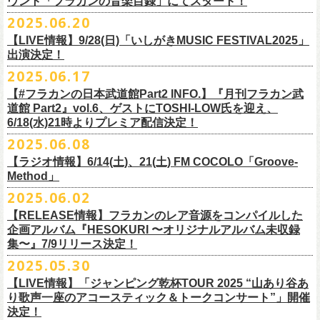
ウント「フラカンの音楽目録」にてスタート！
回ります！
2025.06.20
この度、これまでのweb shop【ニワトリ堂】サイトでの販売を終了し、
10年ぶり2回目となる日本武道館公演『フラカンの日本武道館 Part2 〜
限定的にSTORESでオープンしてきました【ニワトリ堂 2nd STORE】を
【LIVE情報】9/28(日)「いしがきMUSIC FESTIVAL2025」
武道館公演を経てさらに勢いを増してまわるフラカンの全国ツアー、
ど
超・今が旬〜』を9月20日(土)
に開催するフラワーカンパニーズが、
今年1
7/11(金)に発売される絵本『歌詞の本棚 深夜高速』の発売記念イベント
本店【ニワトリ堂】として移行、運営させていただくことになりまし
出演決定！
うぞお楽しみに！
月より月１配信のYouTube番組『月刊フラカン武道館 Part2』をスター
の開催が決定！
た。
2025.06.17
☆リリース詳細☆
ト、7回目のゲストとして、
ラッパー・シンガソングライターのNovel
◎フラワーカンパニーズ ワンマンツアー「フラカンのチョイナチョイ
フラワーカンパニーズ デジタルシングル
【#フラカンの日本武道館Part2 INFO.】『月刊フラカン武
Coreの出演が決定！
楽曲の歌詞に着目し、
気鋭のイラストレーターが自らのフィルターを通
☆フラワーカンパニーズ web shop【ニワトリ堂】
道館 Part2』vol.6、ゲストにTOSHI-LOW氏を迎え、
ナ’25/’26」
「ただいま実演中/ピュアな匂いがチョイナチョイナ」
して、
その世界観を絵本として再構築するプロジェクト、”歌詞（うた）
フラワーカンパニーズと怒髪天が出演する子供ばんどデビュー45周年祝
https://flowercompanyzinc.stores.jp/
6/18(水)21時よりプレミア配信決定！
2025年
収録曲：
番組スタート直前スペシャルのvol.0としてスキマスイッチ、
第１回目の
の本棚”。その第４弾としてフラワーカンパニーズ「深夜高速」が7/11(金)
うツアー子供ばんど「おかげさまで45周年 〜 祝！生存確認スペシャル
10月25日(土) 熊本Django 16:30/17:00
1. ただいま実演中
2025.06.08
ゲストとしてTHE COLLECTORSの加藤ひさし(vo)と古市コータロー(
g)、
に発売。
〜『弱きを助け強きを挫く』心強き後輩たちに支えられ（涙）」、
改めまして、どうぞ宜しくお願い致します。
◎「ライブでこんにちは！手ぬぐい」
◎「HESOKURIアクキー」
10月26日(日) 長崎ホンダ楽器 15:30/16:00
2. ピュアな匂いがチョイナチョイナ
第２回目にHump Back、第３回目はスターダスト☆レビューの根本要、
これを記念し、絵本の作画を担当してくださったイラストレーターの丹
【ラジオ情報】6/14(土)、21(土) FM COCOLO「Groove-
7/20(日)大阪公演のチケットが完売御礼となっていましたが、ご好評につ
価格：800円(税込)
価格：1500円(税込)
11月3日(月・祝) 渋谷duo MUSIC EXCHANGE 15:15/16:00
＊各音楽サービスにて7/16(水)よりリリース
第４回目は南海キャンディーズの山里亮太、
第５回目は筋肉少女帯の大
Method」
下京子さんと、フラワーカンパニーズ・鈴木圭介によるサイン会＋トー
きチケット若干枚数追加発売決定しました！
サイズ：75×41ｍｍ
素材 ： 綿100％
11月8日(土) 徳島club GRINDHOUSE 16:30/17:00
槻ケンヂ、
そして第６回目はBRAHMANのボーカル・TOSHI-
LOWを招き
クショーをHMV&BOOKS SHIBUYA 6F イベントスペースで開催いたし
名古屋公演も絶賛発売中！
2025.06.02
サイズ：90cm × 33cm
6/14(土)、21(土) 20:00～21:00 FM COCOLO「Groove-Method」
11月9日(日) 米子AZTiC laughs 15:30/16:00
お届けしてきた今番組（全回アーカイブ配信中）、
第7回目となる今回の
ます。
３バンド、気合いパンパンで名古屋＆大阪でお待ちしております！
【RELEASE情報】フラカンのレア音源をコンパイルした
”GROOVE”というキーワードを軸に、楽曲の”
GROOVE”
を生み出すベー
11月15日(土) 福井CHOP 16:30/17:00
ゲストは、
初対面となるBMSG所属のラッパー・シンガソングライター
企画アルバム『HESOKURI 〜オリジナルアルバム未収録
シストが語る本格的な音楽プログラム
11月16日(日) 神戸VARIT. 15:30/16:00
のNovel Coreを招聘。
集〜』7/9リリース決定！
6月後半の２週に渡り、グレートマエカワがDJを担当します
11月29日(土) 名古屋E.L.L 16:30/17:00
「深夜高速」
を始めフラカンの曲に救われ影響を受けてきたと公言し、
★鈴木圭介（著）、丹下京子（絵） 歌詞（うた）の本棚 『深夜高速』
◎子供ばんど「おかげさまで45周年 〜 祝！生存確認スペシャル 〜『弱
2025.05.30
https://cocolo.jp/site/blog/6200/
11月30日(日) 静岡サナッシュ 15:30/16:00
自身の曲の歌詞にも入れ込むほどの思いを持つNovel Coreと、その噂を聞
発売記念イベント★
きを助け強きを挫く』心強き後輩たちに支えられ（涙）」
12月6日(土) 宇都宮HEAVEN’S ROCK VJ-2 16:30/17:00
【LIVE情報】「ジャンピング乾杯TOUR 2025 “山あり谷あ
いていたフラカンメンバーの、
お互いに嬉しさを隠せない貴重な初トー
・7月19日(土) 開場17:15/開演18:00 名古屋Electric Lady Land
10年ぶり2回目となる日本武道館公演『フラカンの日本武道館 Part2 〜
12月7日(日) 水戸LIGHT HOUSE 15:30/16:00
り歌声一座のアコースティック＆トークコンサート”」開催
クは必見！ いつか対バンという話にも！？
■開催日時：2025年7月13日（日） 13:00～
(問)JAILHOUSE 052-936-6041 www.jailhouse.jp
超・今が旬〜』を9月20日(土)
に開催するフラワーカンパニーズ、
武道館
決定！
12月13日(土) 盛岡CLUB CHANGE WAVE 16:30/17:00
■場所：HMV&BOOKS SHIBUYA 6F イベントスペース
・7月20日(日) 開場16:30/開演17:00 心斎橋Music Club JANUS (問)清水音