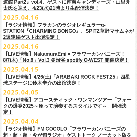
道館 Part2』vol.4、ゲストに南海キャンディーズ・山里亮
問い合わせ：松阪M’AXA
・近隣店舗・近隣の施設・お客様へご迷惑となりますので、施設内外・
12月6日(土) 宇都宮HEAVEN’S ROCK VJ-2 16:30/17:00
◎TALK LIVE「ハルキとジョーとベースと猫と〜グレートなゲストと共
プレGOODS第四弾となる「フラカンの日本武道館 Part2 pre フェイスタ
のライブ、本編の最後に演奏された“東京タワー”のポエトリー調の部分
で開催される「ADAM at presents ADAM FEST2025 supported by
文に氏名、住所、貼っていただく（置いていただく）場所（できました
太氏を迎え、4/23(水)21時より生配信決定！
著者プロフィール
会場内外でのアーティストの入待ち、出待ち等の待機行為はご遠慮下さ
12月7日(日) 水戸LIGHT HOUSE 15:30/16:00
に〜」
オル」が完成！
で、体をぐっと鈴木圭介がいる方に向けて、まるで鈴木の呼吸を深く感
Recruiting Management」にフラワーカンパニーズの出演が決定！
ら具体的に）、必要数（ポスター、フライヤーそれぞれ）、意気込みな
丹下京子（たんげ きょうこ）
2025.04.16
・8月3日(日)
い。
12月13日(土) 盛岡CLUB CHANGE WAVE 16:30/17:00
【出演】
また、ラバーバンドの新色「パープル × ブルー」も登場！
じ取るようにギターを弾く竹安堅一の姿を見ながら、やはり僕は「うた
◎ムジカジャポニカ19th後の祭スペシャル！『ムジカの渇望2025～うつ
フラワーカンパニーズは7月12日(土)の出演となります。
どメッセージを書いて下記アドレス宛てご応募ください。
名古屋生まれ名古屋育ち。愛知県立芸術大学デザイン科卒業。
峰岸塾修
会場：広島・福山grandsoulcafe Guns’
・受付終了した場合は当HPでお知らせさせていただくため、受付状況確
12月14日(日) 弘前KEEP THE BEAT 15:30/16:00
ヒライハルキ(The Birthday)
4/19(土)「正しい哺乳類ツアー2025」＠広島CLUB QUATTRO 公演より販
とは不思議なものだ。演奏という行為は不思議なものだ」と感じた。
みようこ&Yokoloco Band！2days』
【ラジオ情報】フラカンのラジオレギュラーα-
どうぞお楽しみに！
了。TIS会員。
TVCMプランナー兼イラストレーターを20年ほど続け、
そ
時間：Open 15:30 / Start 16:00
認のためのお電話でのお問い合わせは固くお断りいたします。
12月21日(日) 京都磔磔 15:30/16:00
ナガイケジョー(SCOOBIE DO)
売開始いたします。
STATION『CHARMING BONGO』、SPITZ草野マサムネが
いちにちめ〜8/19(火)
2020年開催した「フラカンの横浜アリーナ」から続く＜フラカンの横浜
の後フリーランスに。雑誌『イラストレーション』（玄光社）
The
チケット料金：前売 ¥5,500（税込／全自由・整理番号付／ドリンク代別
・イベントチケットの分配、転売、複製、譲渡、偽造行為は一切禁止と
12月22日(月) 京都磔磔 18:30/19:00
2週連続ゲスト出演決定！
ゲスト : グレートマエカワ(フラワーカンパニーズ)
高崎CLUB Jammer’sは中央銀座と呼ばれるアーケード街の先端にあるラ
https://t.livepocket.jp/e/musica819
◎「ADAM at presents ADAM FEST2025 supported by Recruiting
ストーリー＞シリーズ、
◎【２回目もみんなでつくろう「フラカンの日本武道館
Choice入選 （和田誠選）、『HBファイルコンペ』藤枝リュウジ特別賞、
途要）
させていただきます。それらの行為が発覚した場合は無効とさせていた
2026年
【日程】2025年7月9日(水)
イブハウスで、外観も内装も、昔のアメリカ映画に出てくるバーのよう
4/25~19時発売
2025.04.16
Management」
今年は「〜武道館前の一撃〜」というサブタイトルを付し、
7/25(金)〜7/27(日)＠
北海道釧路市幸町緑地・耐震岸壁 特設ステージにて
Part2」
『
講談社出版文化賞』さしえ賞、『TIS公募展』入選など。新聞、
書籍、
一般チケット発売日：5月25日(日)
だき、入場をお断りいたします。
1月17日(土) 長野CLUB JUNK BOX 16:30/17:00
【会場】三軒茶屋GrapeFruitMoon (
http://grapefruit-moon.com/
)
なレトロな雰囲気の空間である。開場時間の前から、入り口前にはライ
ふつかめ〜8/20(水)
日時：7月12日(土)7月13日(日) 開場10:30 開演11:30 ※フラワーカンパ
8/24(日)F.A.D YOKOHAMAにて開催することが決定！
開催される「SET YOU FREE IN KUSHIRO KIRI FESTIVAL 2025」 に
【LIVE情報】NakamuraEmi × フラワーカンパニーズ！
雑誌、パッケージ、広告、
webなど幅広いジャンルで活動中。俳句、落
今年結成20周年を迎えるThe Birthdayがクラブクアトロ4会場を廻るツア
プレイガイド：
・対象商品の営利・転売目的でのご購入は禁止しております。またイベ
1月18日(日) 千葉LOOK 15:30/16:00
“ポスター＆フライヤー大作戦～日本全国宣伝隊員大募集
【時間】OPEN18:30/START19:15
ブを待つ人だかりができていた。開演時間になり、まずステージ上にグ
https://t.livepocket.jp/e/musica820
ニーズの出演は7/12のみ
9/20(土)「フラカンの日本武道館 Part2 〜超・今が旬〜」まで１ヶ月を切
8/7(木)「No.8」Vol.3 ＠渋谷 spotify O-WEST 開催決定！
フラワーカンパニーズの出演が決定！
語、音楽、
海外ドラマが好き。
ー『Quattro×Quattro Tour’25』を開催、
イープラス
ント参加後、フリーマーケットサイト、フリマアプリ、インターネット
1月24日(土) 高知X-pt. 16:30/17:00
【料金】
今年1月より月１配信しているYouTube番組『月刊フラカン武道館
レートマエカワ、ミスター小西、竹安堅一が登場。そして少し間を鈴木
4/25~20時発売
～】
会場：静岡県浜松市浜名湖ガーデンパーク 屋外ステージ
ったタイミングでのワンマンライブ、どうぞお楽しみに！
フラカンは7/26(土)”フラカン武道館応援企画 IN KIRIFES”に出演致しま
2025.04.15
9/10(水)＠名古屋CLUB QUATTRO公演にフラワーカンパニーズの出演が
チケットぴあ
オークション等での売買、買取サービスのご利用も固く禁止いたしま
1月25日(日) 広島SECOND CRUTCH 15:30/16:00
・入場チケット￥3500(+DRINK)
Part2』、今月5回目のゲストとして、大槻ケンヂ氏の出演が決定！
圭介が姿を現し、ライブがはじまる。1曲目は『正しい哺乳類』の曲順と
開場 18:30 / 開演 19:30 前売 5000円 / 当日 5500円 （ドリンク代別途）
チケット：入場無料
※お渡しするポスターのサイズはB3サイズ、フライヤーはB5サイズを予
す。
決定しました！
【LIVE情報】4/26(土)「ARABAKI ROCK FEST.25」四星
ローチケ
す。
1月27日(火) 四日市CLUB CHAOS 18:30/19:00
【予約&チケット】
同じく“ ラッコ！ラッコ！ラッコ！”。 エネルギッシュなバンドの演奏
※着席・自由・立ち見 (整理番号あり)
問い合わせ：株式会社ジェイルハウス TEL052-936-6041
◎「横浜ストーリー 〜武道館前の一撃〜」
定しております
球ステージに鈴木圭介の出演決定！
問い合わせ：キャンディー・プロモーション
・イベントチケットの再発行はいたしませんのでご注意ください。
1月31日(土) 札幌近松 16:30/17:00
■入場チケット予約URL :
https://tiget.net/events/398505
番組スタート直前スペシャルのvol.0としてスキマスイッチ、第１回目の
と、それまで会場にたぎっていたソワソワとした熱気がぶつかり、パー
その他詳細：
日時：8月24日(日)Open 15:30 / Start 16:00
◎
「SET YOU FREE IN KUSHIRO KIRI FESTIVAL 2025」
一般発売に先がけ、チケットオフィシャル先行受付が本日よりスター
・都合により、内容等の変更・イベント中止となる場合がございますの
2月4日(水) 下北沢シェルター 18:30/19:00
2025.04.05
[予約受付開始 : 5/9(金)21:00〜]
ゲストとしてTHE COLLECTORSの加藤ひさしさん(vo)と古市コータロー
ンッ！と弾けるような盛り上がりでライブは幕を開けた。続けて “アイデ
◎8/18（月）名古屋得三
公式サイト：
http://www.adamfest.com/
会場：神奈川・F.A.D YOKOHAMA
募集期間：2025年5月10日(土)〜 在庫がなくなりましましたら募集を終了
日程：
7月26日(土)
ト。
全公演共通：高校生以下は当日¥2,000キャッシュバック（
当日年齢を証
で予めご了承ください。
2月14日(土) 大阪バナナホール 16:30/17:00
☆別途1ドリンクオーダー
さん(g)、第２回目にHump Back、第３回目はスターダスト☆レビューの
ンティティ”。《ラッコ ラッコ ラッコ》とか《プカプカプーカ》といった
うつみようこ & YOKOLOCO BAND
【LIVE情報】アコースティック・ワンマンツアー「フォー
チケット料金：前売 ¥5,200(税込/整理番号付/ドリンク代別途要)
させていただきます
会場：
北海道釧路市幸町緑地・耐震岸壁 特設ステージ
お見逃しなく！！
明できるもの（学生証、保険証など）
のご提示が必要となります）
・安全面、警備強化の一環と致しまして、ボディチェックを実施させて
2月15日(日) 岡山ペパーランド 15:30/16:00
☆整理番号順入場
根本要さん、そして第４回目は南海キャンディーズの山里亮太さんをを
シンプルな言葉を連呼していた“ ラッコ！ラッコ！ラッコ！”とは打って変
[うつみようこ (vo.g)竹安堅一(g)オクノシンヤ(key)
クの爆発2025～座って演奏するスタイルです～」開催決
前売￥5,200（税込、ドリンク代別、オールスタンディング）
応募方法：メールにて、アドレス＜
flowerotegami@gmail.com
＞宛に以
出演：フラワーカンパニーズ、THE NEAT BEATS、PIGGS
いただく場合がきます。ご了承ください。
2月21日(土) 別府Copper Ravens 16:30/17:00
☆お一人様2枚まで
お招きしお届けしてきた今番組（全回アーカイブ配信中）、第５回目と
わり、鈴木のボーカルはぼそぼそとした独り言のような落ち着いたトー
定！
グレートマエカワ(b)クハラカズユキ(ds)]
※高校生以下は当日￥2,000キャッシュバック （当日年齢を証明できるも
下をご記入の上、ご応募ください
そのほか詳細：KUSHIRO KIRI FESTIVAL公式
◎The Birthday (クハラカズユキ, ヒライハルキ, フジイケンジ)
・当日メディアによる取材が入り、映り込み等がある場合がございま
2月22日(日) 福岡CB 15:30/16:00
【ご注意】
なる今回のゲストは、筋肉少女帯や特撮のボーカルで、作家としても活
ンへ。しかし曲が進むにつれ、徐々に力強さを増していく演奏やコーラ
18:30open 19:30start
大阪千日前ユニバースにてジャンピング乾杯トークショー開催！
2025.04.04
の(学生証、保険証など)のご提示が必要となります）
（上記アドレスからの返信が届くよう、設定のご確認を必ずお願い致し
HP
https://www.kushirokirifestiva
l.com/
『Quattro×Quattro Tour’25』
す。予めご了承ください。
2月24日(火) 豊橋Club KNOT 18:30/19:00
※お客様へのお願い
躍する大槻ケンヂさんを招聘。
スに合わせて、観客たちの拳も突き上がっている。さらに“ラー・ブルー
予約￥5,000 当日￥5,500
ライブ演奏はまったくありません。
一般発売日:6月29日(日)
ます）
【ラジオ情報】FM COCOLO「フラワーカンパニーズの
日時：2025年9月10日（水）Open 18:00 / Start 19:00
・イベント当日の撮影・録音・録画および、店内での飲食は一切禁止と
2月28日(土) 新潟GOLDEN PIGGS BLACK 16:30/17:00
近隣は住宅街となっておりますので集合時間直前にご来店ください。
常にフラカンを”若手”と評するオーケンさん、2度目の武道館ライブに向
ス”、“アメジスト”へと続く。“アメジスト”の《炊き立てのご飯の湯気の下
※4/20情報公開・予約開始
ネクストロード 03-5114-7444 (平日14～18時)
＝＝＝＝＝＝＝＝＝＝＝＝＝＝＝＝＝＝
超・超・超・今が旬ラジオ」ゲストトーク ノーカット版を
会場：名古屋CLUB QUATTRO