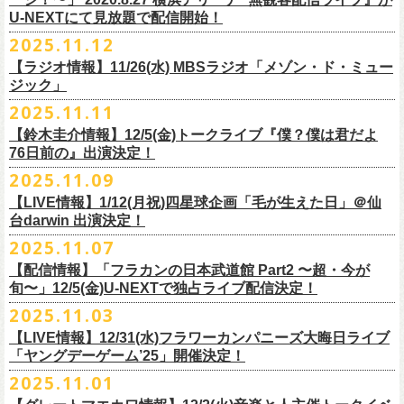
【当日】￥4500 (+2D)
1-4）
3日目12/28(日)、”年忘れ‼ レディクレSP 第3夜『レディクレ初参！フラ
U-NEXTにて見放題で配信開始！
12/21(日)、22(火)に開催するフラワーカンパニーズ ワンマンツアー「フ
【ホスト】MANABE “MR.PAN” TAKA SHI (THE NEATBEATS)／OKUNO
開催時間及び入場料：
カンとスキマのスペシャルバンド＜ザ・
ライターズ＞ ！』”と題し、スペ
ラカンのチョイナチョイナ’25/’26」の京都公演であり、年末恒例
磔
磔
2デ
2025.11.12
SHIN YA (SOUL FLOWER UNION)
2月6日（金）16:00～22:00, 前売り900円 当日1,200円
シャルなステージをお届けします！
イズの生配信が決定！
【ラジオ情報】11/26(水) MBSラジオ「メゾン・ド・ミュー
【お客様】増子直純 (怒髪天)／グレートマエカワ (フラワーカンパニーズ)
2月7日（土）11:00～21:00, 前売り1,200円 当日1,500円
どうぞお楽しみに〜
ジック」
【チケット発売】イープラス
2月8日（日）11:00～19:00, 前売り1,100円 当日1,400円
毎年恒例、ほぼ被りなしの京都磔磔2days、
お得になる2days通し視聴チ
鈴木圭介57歳の誕生日に恵比寿
LIQUIDROOMNにてワンマンライブ開催
2025.11.11
【イープラスURL】
https://eplus.jp/sf/detail/4446640001-P0030001
◎「FM802 ROCK FESTIVAL RADIO CRAZY 2025」
ケットの販売もあり！
■11月26日(水)深夜25:30〜 MBSラジオ「メゾン・ド・ミュージック」
決定！
【チケット発売日】12/6 10:00〜
【鈴木圭介情報】12/5(金)トークライブ『僕？僕は君だよ
チケット：
https://eplus.jp/sf/
detail/4430060001-P0030001
LIVE HOUSE Antenna -BEYOND ZERO Garage-
アーカイブ視聴も両日12/30(火)23:59まで可能です（
チケットのご購入は
＊鈴木圭介、グレートマエカワが11月の４週目パーソナリティを担当
76日前の』出演決定！
＊椅子席となります
12月28日(日)16:35〜 -
同日19:00まで）。
https://www.mbs1179.com/mm/
◎フラワーカンパニーズ・ワンマンライヴ
「フラカンの日本武道館 Part2 〜超・今が旬〜」の映像作品が
出店ビール会社：
年忘れ‼ レディクレSP 第3夜
2025.11.09
〜鈴木圭介誕生日「初めまして、57歳」〜
12/5(金)19:00よりU-NEXTにて配信されることを記念して、過去のライブ
渥美半島醸造
『レディクレ初参！フラカンとスキマのスペシャルバンド＜ザ・
ライタ
視聴チケット発売スタート！
【LIVE情報】1/12(月祝)四星球企画「毛が生えた日」＠仙
日時：2026年4月30日(木) 開場18:15／開園19:00
映像４作品が同じくU-NEXTで配信決定！
ISEKADO
ーズ＞ ！』
どうぞ、お楽しみに！
台darwin 出演決定！
会場：恵比寿
LIQUIDROOM
West Coast Brewing
出演：ザ・ライターズ（フラワーカンパニーズ＋スキマスイッチ）
チケット料金：前売り¥5,700(税込/整理番号付/ドリンク代別途要) *記念バ
2025.11.07
先日配信された「フラカンの横浜アリーナ -リモートライヴ編- 〜生き続
OGA BREWING
イベントオフィシャルサイト：
https://radiocrazy.fm/
◎フラワーカンパニーズ ワンマンツアー「フラカンのチョイナチョイ
ッヂ付
けてる事は最大のメッセージ！〜」 2020.8.27 横浜アリーナ *無観客配信
【配信情報】「フラカンの日本武道館 Part2 〜超・今が
オラホビール
「フラカンの日本武道館 Part2 〜超・今が旬〜」の映像作品が
ナ’25/’26」
JUN SKY WALKER(S) TOUR 2026 “READH TO GO”の対バンシリーズ＜
一般チケット発売日：2026年3月15日(日)10:00
旬〜」12/5(金)U-NEXTで独占ライブ配信決定！
ライブに続く第2弾として、
「フラカンの日本武道館 Part2 〜超・今が旬〜」の映像作品が
Kakegawa Farm Brewing
12/5(金)19:00よりU-NEXTにて配信されることを記念して、
過去のライブ
12月21日(日) 開場15:30/開演16:00 〜竹安56〜 ＊会場チケット完売
狼煙上がる時＞7/12(日)名古屋公演にフラワーカンパニーズの出演が決定
ネクストロード 03-5114-7444（平日14:00〜18:00）
本日11月27日(木)正午より『フラワーカンパニーズ「ゾロ目だョ全員集
12/5(金)19:00よりU-NEXTにて配信されることを記念して、過去のライブ
2025.11.03
KANKIKU BREWERY
映像４作品が同じくU-NEXTで配信決定！
12月22日(月) 開場18:30/開演19:00 フラカンのロックンロール大会 ＊
しました！
合!〜フラカン33年、野音99年〜」2022.9.23 日比谷野外大音楽堂』の配
映像４作品が同じくU-NEXTで配信決定！
京都醸造
会場チケット(5,200円) 残り僅か
【LIVE情報】12/31(水)フラワーカンパニーズ大晦日ライブ
信が開始しました！
CRAFT
BANK
第1弾として、本日11月20日(木)正午より『「フラカンの横浜アリーナ -リ
「ヤングデーゲーム’25」開催決定！
＊生配信詳細
◎JUN SKY WALKER(S) TOUR 2026 ”READH TO GO”＜狼煙上がる時＞
U-NEXT月額会員の方は、追加料金なくお楽しみいただけます。
先日配信された「フラカンの横浜アリーナ -リモートライヴ編- 〜生き続
CRAFT
BEER BASE
モートライヴ編- 〜生き続けてる事は最大のメッセージ！〜」
＜アーカイブ視聴期間：〜2025/12/30(火)23:59まで（※
2日間共通 ）＞
日時：2026年7月12日(日) 開場16:45/開演17:30
2025.11.01
けてる事は最大のメッセージ！〜」 2020.8.27 横浜アリーナ *無観客配信
CRAFTROCK BREWING
2020.8.27 横浜アリーナ *無観客配信ライブ』の配信が開始しました！
視聴チケット料金：
会場：名古屋Ellectric Lady Land