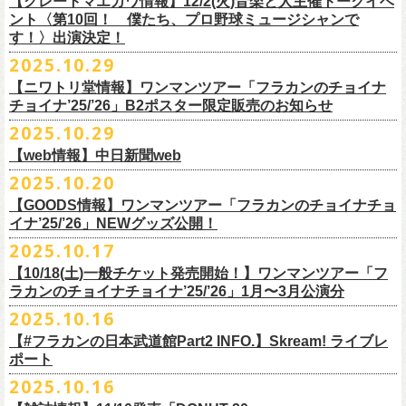
【グレートマエカワ情報】12/2(火)音楽と人主催トークイベ
翌週以降も過去のライブ映像を順次配信予定です。
ライブ、『フラワーカンパニーズ「ゾロ目だョ全員集合!〜フラカン33
GORA BREWERY
U-NEXT月額会員の方は、追加料金なくお楽しみいただけます。
1days視聴券 2,800円(税込)
出演：JUN SKY WALKER(S) 、フラワーカンパニーズ
ント〈第10回！ 僕たち、プロ野球ミュージシャンで
様々な会場でのフラカンのライブをぜひお楽しみください！
年、野音99年〜」2022.9.23 日比谷野外大音楽堂』に続く第3弾、第4弾と
Godspeed Brewery（The Slop Shop）
2days視聴券 5,000円(税込)
チケット料金：6,600円（税込）＋ドリンクオーダー ※未就学児入場不可
す！〉出演決定！
して、
しまなみブルワリー
翌週以降も過去のライブ映像を順次配信予定です。
視聴チケット販売期間：12/08（月）21:00〜12/30(火) 19:00
一般チケット発売日：2026年1月24日(土)
2025.10.29
＊11/27(木)正午配信開始
年末恒例となった京都磔磔での2デイズライブ、2023年に開催されたフラ
Shimoda Brewing Company
様々な会場でのフラカンのライブをぜひお楽しみください！
【公演詳細】
視聴チケット販売URL：
https://eplus.jp/fc-st/
問い合わせ：E.L.L. 052-201-5004
◎『フラワーカンパニーズ「ゾロ目だョ全員集合!〜フラカン33年、野音
ワーカンパニーズ「神さまツアー」～年末恒例磔磔2デイズ～の1日目、2
【ニワトリ堂情報】ワンマンツアー「フラカンのチョイナ
Streetlight Brewing
公演タイトル：第10回！ 僕たち、プロ野球大好きミュージシャンです！
JUN SKY WALKER(S) オフィシャルサイト
http://junskywalkers.jp/
99年〜」2022.9.23 日比谷野外大音楽堂』
日目それぞれの映像を同時配信がスタート！
チョイナ’25/’26」B2ポスター限定販売のお知らせ
SEOUL BREWERY（エムエスエンタープライズ）
＊11/20(木)正午配信開始
日時・会場：12月2日（火）LOFT9 Shibuya
▼視聴はこちら
U-NEXT月額会員の方は、追加料金なくお楽しみいただけます。
立飛麦酒醸造所
◎「フラカンの横浜アリーナ -リモートライヴ編- 〜生き続けてる事は最
2025.10.29
（
https://www.loft-prj.co.jp/schedule/loft9/access
）
2026年1月12日(月祝)＠仙台darwinで開催される四星球企画「毛が生えた
https://video.unext.jp/browse/feature/FET0012549
CHORYO
Craft
Beer
大のメッセージ！〜」 2020.8.27 横浜アリーナ *無観客配信ライブ
開場／開演： 17:45／18:30
日」にフラワーカンパニーズの出演が決定！
【web情報】中日新聞web
様々な会場でのフラカンのライブをぜひお楽しみくださいね。
DevilCraft Brewing
▼視聴はこちら
（終演予定：21:15）
2025.10.20
9月20日(土)
に開催した日本武道館公演『フラカンの日本武道館 Part2 〜
Totopia Brewery
https://video.unext.jp/browse/feature/FET0012549
■10月28日(火)公開 中日新聞web
出演ミュージシャン： ※五十音順
◎四星球企画「毛が生えた日」
超・今が旬〜』、このライブの模様がU-NEXTにて12/
5(金)19:00〜独占ラ
＊U-NEXT独占ライブ配信詳細
そして、いよいよ12/5(金)19:00〜「フラカンの横浜アリーナ -リモートラ
【GOODS情報】ワンマンツアー「フラカンのチョイナチョ
Trap Door Brewing他（AQベボリューション）
【動画】名曲「深夜高速」やディープな名古屋の魅力を語る フラワー
イノウエアツシ（ニューロティカ／横浜DeNAベイスターズ）、ウエノコ
日時：2026年1月12日(月祝) OPEN 15:30 / START 16:00
イブ配信されることが決定！
イナ’25/’26」NEWグッズ公開！
◎フラワーカンパニーズ「フラカンの日本武道館 Part2 〜超・今が
イヴ編- 〜生き続けてる事は最大のメッセージ！〜」U-NEXT独占配信
奈良醸造
カンパニーズ・鈴木圭介さん、イラストレーター・丹下京子さん対談
ウジ（the
会場：仙台darwin
全国のライブハウスを主戦場とし”メンバーチェンジなし、
活動休止な
旬〜」
がスタート！
2025.10.17
NOVORU
＊U-NEXT独占ライブ配信詳細
https://www.chunichi.co.jp/article/1151332
HIATUS、Radio Caroline／広島東洋カープ）、オカモト”MOBY”タクヤ
出演：四星球、フラワーカンパニーズ、SCOOBIE DO
10/25(土)＠熊本Djangoよりスタートするフラワーカンパニーズ ワンマン
し”で全国各地でライブ・
ツアーを続けているフラカンが、結成36年
配信日：2025年12月5日(金)19:00〜 ※見逃し配信あり
合わせてどうぞお楽しみに！
NOMCRAFT BREWING
◎フラワーカンパニーズ「フラカンの日本武道館 Part2 〜超・今が
(SCOOBIE DO ／MLB
チケット料金：¥4,200(税込/ドリンク代別)
四星球・北島康雄くんのトークライブに鈴木圭介の出演が決定！
【10/18(土)一般チケット発売開始！】ワンマンツアー「フ
ツアー「フラカンのチョイナチョイナ’25/’26」ら販売するNEWグッズを
で”超・今が旬”
と自負し10年振りに挑んだ2度目の日本武道館ライブ。
視聴料：U-NEXT月額会員視聴無料
Nomodachi Brewing
旬〜」
解説者)、グレートマエカワ（フラワーカンパニーズ／中日ドラゴン
一般チケット発売日：11月29日(土)
ラカンのチョイナチョイナ’25/’26」1月〜3月公演分
公開！
その模様を10年前の武道館ライブ映像をはじめフラカンのMVも
数多く手
配信URL：
https:
//t.unext.jp/r/flowercompanyz
＊12/4(木)正午配信開始
箱根ビール醸造所
配信日：2025年12月5日(金)19:00〜 ※見逃し配信あり
ズ）、樋口豊
問い合わせ：ジー・アイ・ピー tel022-222-9999
◎『僕？僕は君だよ 76日前の』
2025.10.16
掛けている映像監督・番場秀一氏がリアルに映し出します。
◎ フラワーカンパニーズ「神さまツアー」～年末恒例磔磔2デイズ～ 1
HAMAMATSU BEER
視聴料：U-NEXT月額会員視聴無料
（BUCK∞TICK／阪神タイガース）
日時：2025年12月5日(金)開場18:45 / 開演19:30
【#フラカンの日本武道館Part2 INFO.】Skream! ライブレ
日目 2023.12.13 京都磔磔
B.M.B BREWERY
配信URL：
https:
//t.unext.jp/r/flowercompanyz
司会：金光裕史（音楽と人編集部／阪神タイガース）
＊一般発売に先がけ、HP先行あり！
会場：東京・西早稲田BLAH BLAH BLAH
ポート
さらにこの配信を記念し、同じくU-NEXTにて、
2020年開催の横浜アリー
ーー過去ライブ映像配信スケジュールーー
◎ フラワーカンパニーズ「神さまツアー」～年末恒例磔磔2デイズ～ 2
Far Yeast Brewing
料金：前売￥4,000 ※税込／要1オーダー（500円以上）
＜
HP
先行＞
出演：北島康雄(四星球) ゲスト：鈴木圭介(フラワーカンパニーズ)
ナでの無観客配信ライブ、
2022年開催の日比谷野音ライブ、
そして年末
2025.10.16
日目 2023.12.14 京都磔磔
FARMENTRY
チケット一般発売日：11月8日（土）10時〜
受付期間：
11
月
13
日
(
木
)10:00
～
11
月
20
日
(
木
)
23:59
チャージ：前売¥3000/当日¥3500(+1drink ¥600)
■10月16日(木)公開 Skream!
恒例となっている京都のライブハウス磔磔でのセットリ
ストほぼ被りな
＊11/20(木)より配信中