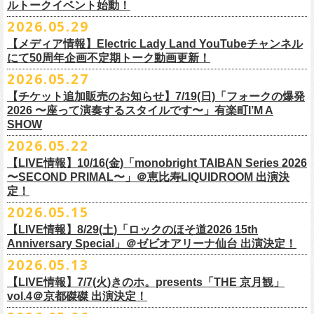
ルトークイベント始動！
素材 ： 綿100％
ローソン、
ミニストップ店舗にて直接払い戻しをさせていただきます。
＜オフィシャル抽選先行＞ 7/13(月)12:00～7/20(月・祝)23:59まで
発売日：7月4日(土)10:00〜
・富山県民小劇場ORBIS
◎「フォークの爆発2026 〜座って演奏するスタイルです〜」
サイズ：S / M / L / XL
ローソンで発券された⽅はローソンへ、
2026.05.29
ミニストップで発券された⽅は
https://
l-tike.com/st1/okuno1202-
1/
プレイガイド：イープラス
https://eplus.jp/sf/detail/
0039320001-
・バール・デ・美富味
7/5(日)兵庫・神戸クラブ月世界 開場15:30/開演16:00
＜製品サイズ＞
ミニストップへお⼿持ちの未使⽤
チケットをお持ちの上、ご来店くださ
他詳細はイベント公式サイトへ →
https://
breast.co.jp/okuno60th/
P0030682P021001?P1=
1221
【メディア情報】Electric Lady Land YouTubeチャンネル
・マリエ6F芝生広場
追加チケット＞2F立ち見席 ￥5,500（税込/ドリンク代別）
S ： 身丈66cm / 身幅55cm / 肩幅52cm / 袖丈21cm
い。実際の払戻⼿
順につきましては、下記URLをご確認ください。
ネクストロード 03-5114-7444（平日14～18時）
https://nextroad-
にて50周年企画不定期トーク動画更新！
・富山駅構内自由通路
＊ステージ上からの眺めになります
M ： 身丈70cm / 身幅58cm / 肩幅55cm / 袖丈23cm
https://l-tike.com/oc/lt/
haraimodoshi/
p.com/
contact/
チケット発売：7月6日 12時～
2026.05.27
＊自由席の方ご入場後、開演10分前のご案内を予定しています
L ： 身丈74cm / 身幅61cm / 肩幅58cm / 袖丈25cm
(注1)チケットの半券がもぎられているものについては、ご返⾦
対応を致
2027年にオープン50周年を迎える名古屋のライブハウスElectric Lady
プレイガイド：e-plus(イープラス)
発売日：7月2日(木)17:00〜
【チケット追加販売のお知らせ】7/19(日)「フォークの爆発
XL ： 身丈78cm / 身幅64cm / 肩幅61cm / 袖丈27cm
しかねます。
Land（通称E.L.L）でぴあ中部×フラワーカンパニーズの合同企画のトー
https://eplus.jp/sf/detail/
4562600001-P0030001
プレイガイド：イープラス
https://eplus.jp/sf/detail/0039320001-
2026 〜座って演奏するスタイルです〜」有楽町I’M A
※上記サイズはあくまでも目安の寸法です
(注2)チケット代以外の外⼿数料(配送⼿数料は除く)の返⾦
については、
クイベントシリーズ、vol.1の開催が8月31日(月)に決定！
フェスHP:
backonlivefes.com
SHOW
P0030685P021001?P1=1221
「フォークの爆発2026 ミニマル巡業 〜うたとギターとコーラスと〜」
「各種⼿数料券」が必要となります。
払い戻しの際に忘れずお持ちくだ
問：清水音泉 06-6357-3666（平日 15:00~18:00）
福島にて開催決定！
2026.05.22
さい。もし各種⼿
数料券を紛失された場合、外⼿数料のご返⾦
は致しか
日本のロック史を彩るさまざまバンドが出演し、ライブハウスシーン黎
info@shimizuonsen.com
ねますので何卒ご了承下さい。
【LIVE情報】10/16(金)「monobright TAIBAN Series 2026
明期ならではの驚きのエピソードから、まるで都市伝説のようなとんで
◎「フォークの爆発
2026
ミニマル巡業 〜うたとギターとコーラスと〜」
〜SECOND PRIMAL〜」＠恵⽐寿LIQUIDROOM 出演決
(注3) 払い戻しには「チケット」が必要です。払い戻し手続きより先に、
も逸話まで、これまでもさまざまな伝説が語られてきたてE.L.L。
※ミニマル巡業とは『
新たな試みとして歌とアコースティックギター一
定！
チケットの発券手続きの上、
再度Loppiにて払戻しお手続きください。
来年2027年にオープン50周年を控えたE.L.Lについて、フラカン鈴木圭介
本とコーラスと小
物の楽器などで構成するライヴ』です
(注4)夜間・早朝(21時～6時頃)は防犯対策として、
レジ内の現⾦が制限さ
2026.05.15
とグレートマエカワがホスト役となり、さまざまなバンドマン、シンガ
日時：
9/21(
月祝
)
開場
15:30/
開演
16:00
れております。その為、夜間・
早朝とその直前・直後の時間帯はつり銭
ー、関係者をゲストに迎えて語り明かすトークセッションを企画。
【LIVE情報】8/29(土)「ロックのほそ道2026 15th
会場：福島
Player
’
s Cafe
2027年にオープン50周年を迎える名古屋のライブハウスElectric Lady
◎
「SMILEY’S CONNECTION スマイリー原島 BIRTHDAY FESTIVAL
が 不⾜する場合がございますので、払い戻しは夜間・
早朝を避けてお⼿
このトークシリーズでは、E.L.L.にこれまで関わってきたミュージシャ
Anniversary Special」＠ゼビオアリーナ仙台 出演決定！
チケット料金：
4,800
円（税込
/
整理番号付
/
ドリンク代別） ※高校生以下
Land（通称E.L.L）でぴあ中部×フラワーカンパニーズの合同企画のトー
6days ～ ハメチ a-GOGO CARNIVAL!!～」
続きいただきますようお願い申し上げます。
ン、関係者、そして当時はファンだった人々とともに、まもなく50年を
2026.05.13
は当日
¥2,000
キャッシュバック（
当日年齢を証明できるもの（学生証、
クイベントシリーズを開始することが決定！
＜
day
２下北沢
CLUB Que
編＞
迎えるライブハウスの、ツワモノたちの記憶を語っていきます。配信や
10月、11月と自身初となるクラブクアトロ・
ワンマンツアーも決まって
保険証など）
のご提示が必要となります）
【LIVE情報】7/7(火)きのホ。presents「THE 京月観」
9
月
3
日
(
木
)
下北沢
CLUB Que
【ローソンチケットでご購入で、電子チケットをご選択の
インタビューでは語れない、ここだけの話もたくさん披露予定。
いるフラワーカンパニーズ、
2026年を右肩上がりに盛り上げる8箇所9公
一般チケット発売日：
7
月
18
日
(
土
)
vol.4＠京都磔磔 出演決定！
日本のロック史を彩るさまざまバンドが出演し、ライブハウスシーン黎
出演：
POLYSICS
／フラワーカンパニーズ／
SCOOBIE DO
お客様】
演のツアー開催決
定！
問い合わせ：ノースロードミュージック
明期ならではの驚きのエピソードから、まるで都市伝説のようなとんで