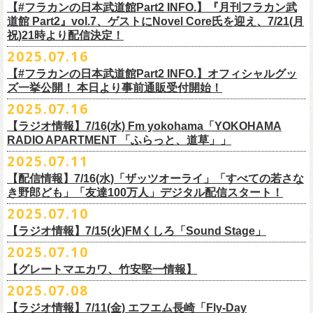
開中のフラカンの楽曲全曲レビュー企画「
フラカンの音楽目録」でボー
ください
◎｢802 Jungle Attack Vol.6 -フラカン武道館壮行会-｣
チケット発売日：9月27日(土)
【#フラカンの日本武道館Part2 INFO.】『月刊フラカン武
【お問い合わせ】
YOKOHAMA
1月17日(土) 長野CLUB JUNK BOX 16:30/17:00
ゲスト：TOSHI-LOW（BRAHMAN）
※上記サイズはあくまでも目安の寸法です
6 夜空の太陽
カル・
北島康雄をプロのライター陣に交じってreviewerに抜擢す
るなど、
https://www.tfm.co.jp/manyuki/
日時：9月2日(火)18:15 OPEN / 18:45 START
道館 Part2』vol.7、ゲストにNovel Core氏を迎え、7/21(月
プレイガイド：
SLUSH-PILE. 03-6451-0554
配信日時：8月24日（日）16:00 START（10分前より準備開始）
1月18日(日) 千葉LOOK 15:30/16:00
https://youtu.be/Z9wrtIqELqE
mc
四星球に対しての信頼度が絶大なフラカンメンバー。
とにかくお互いへ
祝)21時より配信決定！
会場：大阪 GORILLA HALL OSAKA
https://eplus.jp/sf/detail/
4383810001-P0030001
視聴URL：
https://live.nicovideo.
jp/watch/lv348512764
1月24日(土) 高知X-pt. 16:30/17:00
7 馬鹿の最高
の思いが溢れる1時間！
出演：
2025.07.16
＊本ライブの一部はプレミアム会員限定視聴となります。
1月25日(日) 広島SECOND CRUTCH 15:30/16:00
■vol.7
8 最高の夏
フラワーカンパニーズ
＊
全編視聴をご希望のかたはプレミアム会員にご登録（月額790円）をお
【#フラカンの日本武道館Part2 INFO.】オフィシャルグッ
1月27日(火) 四日市CLUB CHAOS 18:30/19:00
ゲスト：Novel Core
9 友達100万人
8月20日(水)21:00よりプレミア配信されます。
Conton Candy
願い致しま
す。
ズ一挙公開！ 本日より事前通販受付開始！
1月31日(土) 札幌近松 16:30/17:00
https://www.youtube.com/watch?
v=I8Zw-h9Anxg
10 ミント
TOSHI-LOW
＊タイムシフト視聴期間：2025年9月7日まで
2月4日(水) 下北沢シェルター 18:30/19:00
2025.07.16
11 ハイエース
開催を約１ヶ月後に控えたフラカンの日本武道館公演のチケットは
絶賛
ヒグチアイ
本番組はプレミアム会員の方ならタイムシフト視聴期間中に何度で
も、
2月14日(土) 大阪バナナホール 16:30/17:00
■vol.8
12 深夜高速
発売中！
【ラジオ情報】7/16(水) Fm yokohama「YOKOHAMA
MC：加藤真樹子（#FM802）
放送終了後に視聴することができます。 一般会員の方の場合は事前予約
2月15日(日) 岡山ペパーランド 15:30/16:00
ゲスト：四星球
mc
RADIO APARTMENT 「ふらっと、道草」」
合わせてお見逃しなく！
チケット発売スタート！
をする事で期間内にタイムシフト視
聴が可能ですが、リアルタイム視聴
2月21日(土) 別府Copper Raven 16:30/17:00
https://www.youtube.com/watch?
v=kVfyzG-tjOs
13 履歴書
2025.07.11
▼詳細はこちら
の際と同様、
全編の視聴にはプレミアム会員への加入が必要になりま
■7/16(水)22:00
～
23:30 Fm yokohama「YOKOHAMA RADIO
2月22日(日) 福岡CB 15:30/16:00
14 感情七号線
https://funky802.com/site/pickup_detail/7941
【配信情報】7/16(水)「ザッツオーライ」「すべての若さな
す。
APARTMENT
「ふらっと、道草」」
2月24日(火) 豊橋Club KNOT 18:30/19:00
15 星のブルペン
＜番組情報＞
き野郎ども」「友達100万人」デジタル配信スタート！
DJ:NakamuraEmi
2月28日(土) 新潟GOLDEN PIGGS BLACK 16:30/17:00
16 日々のあぶく
『月刊フラカン武道館 Part2』
ーーーーーーーーーーーーーーーーーーーーーーーーーーー
2025.07.10
https://www.fmyokohama.co.jp/
program/yra_furatto_michikusa
3月1日(日) 金沢AZ 15:30/16:00
17 虹の雨あがり
■vol.8
「HESOKURI」に収録「ザッツオーライ」「すべての若さなき野郎ど
◎「横浜ストーリー 〜武道館前の一撃〜」
＊鈴木圭介、グレートマエカワ コメントOA
3月7日(土) HEAVEN’S ROCKさいたま新都心 16:30/17:00
mc
【ラジオ情報】7/15(火)FMくしろ「Sound Stage」
7/23(水)よりSpotifyでフラワーカンパニーズのプレイリスト企画がスター
ゲスト：四星球
も」「友達100万人」が、7/16(水)より各音楽サービスにてデジタル配信
日時：8月24日(日)Open 15:30 / Start 16:00
3月14日(土) 仙台darwin 16:30/17:00
18 行ってきまーす
ト！
8月20日(水)21:00〜配信
スタート！
2025.07.10
会場：神奈川・F.A.D YOKOHAMA
■7月15日(金) 19:00〜 FMくしろ「Sound Stage」
19 ラッコ！ラッコ！ラッコ
本番URL：
同日リリースの新曲「ただいま実演中 / ピュアな匂いがチョイナチョイ
https://www.youtube.com/
watch?v=kVfyzG-tjOs
【グレートマエカワ、竹安堅一情報】
会場チケット：完売
＊鈴木圭介、グレートマエカワ コメントOA！
チケット料金：¥5,200(税込/整理番号付/
ドリンク代別途要)
20 人は人
①特設サイト
https://flowercompanyz.mixlist.app/
にて10曲をセレクトし
ナ」と合わせて、プリアドプリセーブが可能です。
※再放送：7月18日(金)15:00〜
2025.07.08
※全公演、高校生以下は当日¥2,000 キャッシュバック(当日年齢を証明で
21 最後にゃなんとかなるだろう
てプレイリストを作成
＊アーカイブ配信中！
ぜひお楽しみください！
きるもの(学生証、
保険証など)のご提示が必要となります)
富山MAIRO 25周年記念ライブにフラワーカンパニーズの出演が決定！
22 白眼充血絶叫楽団
【ラジオ情報】7/11(金) エフエム長崎「Fly-Day
②
#フラカンプレイリスト
をつけてXでシェア
■vol.0 番組スタート直前スペシャル