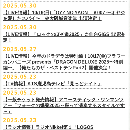
公演を直前に控えた9月3日(水)、
トークイベントを開催！
12月14日(日) 弘前KEEP THE BEAT 15:30/16:00
2025.05.30
7月21日(月祝)21:00より配信されます。
■内容：サイン会＋トークショー
泉 info@shimizuonsen.com
12月21日(日) 京都磔磔 15:30/16:00
8/24(日)F.A.D YOKOHAMAにて開催する「横浜ストーリー 〜武道館前の
【LIVE情報】10/19(日)「OYZ NO YAON ＃007 〜オヤジ
会場は登録有形文化財に指定されている京都・
紫
明
会館
にて、
2024年4月
12月22日(月) 京都磔磔 18:30/19:00
一撃〜」の一般チケットが本日6/29(日)10:00より発売開始！
フラカンの日本武道館公演のチケットは絶賛発売中。
を愛したスパイ〜」＠大阪城音楽堂 出演決定！
<イベント参加方法>
出演：子供バンド、怒髪天、フラワーカンパニーズ
よりスタートし今年2年目に突入した京都・α-
STATIONのフラワーカンパ
2026年
合わせてお見逃しなく！
電子チケットで対象商品をご予約ご購入いただいたお客様は先着にてイ
チケット料金：前売り オールスタンディング ￥6,900-（整理番号付/別途
10年ぶり2回目となる日本武道館公演『フラカンの日本武道館 Part2 〜
2025.05.30
ニーズのレギュラー番組「
CHARMING BONGO」の公開収録を兼ねて行
1月17日(土) 長野CLUB JUNK BOX 16:30/17:00
9/20(土)「フラカンの日本武道館 Part2 〜超・今が旬〜」まで１ヶ月を切
ベントにご参加いただけます。
ドリンク代）
超・今が旬〜』を開催するフラワーカンパニーズが、今年1月より月１配
われます。
【LIVE情報】「ロックのほそ道2025」＠仙台GIGS 出演決
1月18日(日) 千葉LOOK 15:30/16:00
ったタイミングでのワンマンライブ！
＜番組情報＞
※入場は整理番号順でのご入場となります
信のYouTube番組『月刊フラカン武道館 Part2』をスタート、6回目のゲ
定！
1月24日(土) 高知X-pt. 16:30/17:00
武道館とともに、お待ちしております
『月刊フラカン武道館 Part2』
※規定枚数に達し次第受付は終了させていただきますので予めご了承く
ストとして、TOSHI-LOW（BRAHMAN）の出演が決定！
◎『フラカンのチャーミングなトークライヴ in 京都 – public recording
2025.05.27
1月25日(日) 広島SECOND CRUTCH 15:30/16:00
■vol.7
ださい。
7/20(日)大阪公演追加チケット▼先着受付[e+]
on a radio program「CHARMING BONGO」-』
1月27日(火) 四日市CLUB CHAOS 18:30/19:00
◎「横浜ストーリー 〜武道館前の一撃〜」
ゲスト：Novel Core
【LIVE情報】今年のドラデラは特別編！10/17(金)フラワー
※ご購入されたご本人様のみご参加可能になります。分配や譲渡はでき
販売期間：7/1(⽕) 19:00 〜 7/19(⼟) 23:59
番組スタート直前スペシャルのvol.0としてスキマスイッチ、第１回目の
日時：2025年9月3日(水) OPEN 18:30 / START 19:00
1月31日(土) 札幌近松 16:30/17:00
日時：8月24日(日)Open 15:30 / Start 16:00
カンパニーズ presents「DRAGON DELUXE 2025〜特別
7月21日(月祝)21:00〜配信
ませんので、予めご了承ください。
https://eplus.jp/kodomoband/
ゲストとしてTHE COLLECTORSの加藤ひさし(vo)と古市コータロー(g)、
会場：京都・
紫
明
会館
2月4日(水) 下北沢シェルター 18:30/19:00
会場：神奈川・F.A.D YOKOHAMA
編〜」【俺たちのザ・ベストテンPart2】開催決定！
本番URL：
https://www.youtube.com/
watch?v=I8Zw-h9Anxg
フラワーカンパニーズが、
結成以来発表してきた楽曲を6人のreviewerた
※未就学児のお子様のご同伴をご希望の場合は、1名のみ同伴可能です。
第２回目にHump Back、第３回目はスターダスト☆レビューの根本要、
出演：フラワーカンパニーズ
2月14日(土) 大阪バナナホール 16:30/17:00
チケット料金：前売 ¥5,200(税込/整理番号付/ドリンク代別途要)
2025.05.23
ちによるレ
ビューとともに紹介する企画「フラカンの音楽目録」がスタ
ただし、座席のご用意はできませんので、同伴される方のお膝の上にお
第４回目は南海キャンディーズの山里亮太、そして第５回目は大槻ケン
入場料：1500円(税込/整理番号付自由席/
ドリンク代別途要)
2月15日(日) 岡山ペパーランド 15:30/16:00
前売￥5,200（税込、ドリンク代別、オールスタンディング）
ート！
座りいただきます。予めご了承ください。
ヂを招きお届けしてきた今番組（全回アーカイブ配信中）、第６回目と
【TV情報】KTS鹿児島テレビ『見っどナイト』
チケット発売日：6月29日(日)17:00〜
2月21日(土) 別府Copper Raven 16:30/17:00
※高校生以下は当日￥2,000キャッシュバック （当日年齢を証明できるも
＊アーカイブ配信中！
自他共に認めるライブマスターとして一年中ライブで全国を回りな
が
お席が必要な場合は、イベント参加券が必要です。
なる今回のゲストは、BRAHMANのボーカル・TOSHI-LOWを招聘。
プレイガイド：Live Pocket
https://t.livepocket.jp/e/flowercompanyz
2025.05.23
2月22日(日) 福岡CB 15:30/16:00
の(学生証、保険証など)のご提示が必要となります）
■vol.0 番組スタート直前スペシャル
■5月24日(土)25:15〜 25:45 KTS鹿児島テレビ『見っどナイト』
ら、コンスタントに楽曲を製作、新作を発表し、
今年1月には20枚目とな
▼詳細は下記ローソンチケットサイトをご確認ください。
9/20(土)開催「フラカンの日本武道館Part2 〜超・今が旬〜」グッズにつ
2月24日(火) 豊橋Club KNOT 18:30/19:00
一般発売日:6月29日(日)
【一般チケット発売情報】アコースティック・ワンマンツ
ゲスト：スキマスイッチ
https://www.kts-tv.co.jp/program/midnight/
るオリジナルアルバム『正しい哺乳類』
をリリース、これまで発表して
きまして、今回9/20までにお届け予定で、通販での事前販売受付（7月中
フラカン2度目の武道館開催を反対だと言い放つTOSHI-LOW、フラカン
アー「フォークの爆発2025～座って演奏するスタイルです
2月28日(土) 新潟GOLDEN PIGGS BLACK 16:30/17:00
プレイガイド：
フラワーカンパニーズがこれまでに発表した配信限定楽曲、数々のアー
https://www.youtube.com/watch?
v=BR4CmNuGCLg&t=28s
＊3/15(土)正しい哺乳類ツアー2025」＠鹿児島 SR HALL公演の模様が２
きた曲は300曲以上になります。
【特典会内容】
旬頃〜開始予定）を準備しております。
メンバーは番組終了までにTOSHI-LOWを納得させられるか?!
～」
3月1日(日) 金沢AZ 15:30/16:00
チケットぴあ
ティストトリビュート盤に参加した楽曲、シングル・カップリングに収
週にわたってオンエア！
その代表として 2004 年に誕⽣した「深夜⾼速」は、本当にたくさんの⽅
■トーク＆サイン参加券（1冊券）：トークショー＋サイン会
6月18日(水)21:00よりプレミア公開される。
3月7日(土) HEAVEN’S ROCKさいたま新都心 16:30/17:00
イープラス
録された楽曲など、現在入手困難となっているオリジナルアルバム未収
2025.05.23
■vol.1
にカバーしていただき、近年では CM にも起⽤されるなど、頼もしいフ
それに先がけた超先行販売として、フラカンのオリジナル・オーバーオ
3月14日(土) 仙台darwin 16:30/17:00
ローチケ
録楽曲をコンパイルした企画アルバム『HESOKURI ～オリジナルアルバ
ゲスト：加藤ひさし、古市コータロー(THE COLLECTORS)
ラカンの顔になってくれていますが、その他にも聴く⼈それぞれにとっ
※出演者との握手や接触はNGとさせて頂きます。
【ラジオ情報】ラジオNikkei第１「LOGOS
ールの販売が決定！
フラカンの日本武道館公演のチケットは絶賛発売中。