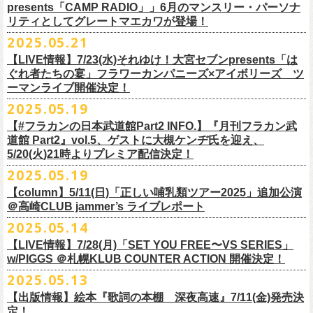
ネクストロード 03-5114-7444 (平日14～18時)
ム未収録集〜』を7月9日にリリースすることが決定！
https://www.youtube.com/watch?
v=kTtAgK2Iq4A&t=2345s
presents「CAMP RADIO」」6月のマンスリー・パーソナ
ての⼤切な曲がたくさんあると思います。
※宛名入れはひらがなのみとなります。（日付やメッセージ、イラスト
こちらの商品は受注生産販売となります（公演当日の販売は未定）。
合わせてお見逃しなく！
チケット料金：¥5,200(税込/整理番号付/
ドリンク代別途要)
全19曲75分、フルに収録された、これぞ真のとっておきの企画盤です。
リティとしてグレートマエカワが登場！
何より、メンバーにとっては全ての曲が⼤切な曲で、⼀年中⾏なってい
等は不可）
※全公演、高校生以下は当日¥2,000 キャッシュバック(当日年齢を証明で
どうぞお楽しみに！
■vol.2
るライブでは新旧問わず並列でセットリストに組み込まれ、今も⽣き続
※イベントの撮影・録音・録画（ライブ機能や画面録画含む）は一切禁
2025.05.21
今回3サイズをご用意（※写真 :鈴木圭介、グレートマエカワ S着用/ 竹安
＜番組情報＞
9月28日(日)岩手県盛岡市盛岡城跡公園を中心に開催される「いしがき
ラジオNikkei第１にて毎週木曜日21:30～22:10放
送「LOGOS
きるもの(学生証、
保険証など)のご提示が必要となります)
ゲスト：Hump Back
けています。
止とさせていただきます。
堅一 M着用/ミスター小西 L着用）、
『月刊フラカン武道館 Part2』
9月11日(木)、12日(金)＠仙台GIGSで開催されるスピッツ主催「ロックの
【LIVE情報】7/23(水)それゆけ！大宮セブンpresents「は
MUSIC FESTIVAL2025」にフラワーカンパニーズの出演が決定！
presents「CAMP RADIO」、
一般チケット発売日：
◎商品詳細
https://www.youtube.com/watch?
v=6XTayyWwFP0&t=6s
この全ての曲たちを改めてたくさんの⼈に知ってほしい、そんな気持ち
※整理番号での入場を予定しております。変更になる場合も御座います
前ポケット/背中部分にフラカンの日本武道館仕様のオリジナルタグ付
◾️vol.6
ほそ道2025」にフラワーカンパニーズの出演が決定！
ぐれ者たちの宴」フラワーカンパニーズ×アイボリーズ ツ
6月のマンスリー・パーソナリティをグレートマエカワが務めます ！
10/25〜12/22公演＞8月30日(土)
タイトル：HESOKURI ～オリジナルアルバム未収録集～
も込めて、
ので、予めご了承ください。
き、
ゲスト：TOSHI-LOW（BRAHMAN）
ーマンライブ開催決定！
フラワーカンパニーズの出演日は9月12日(金)になります。
チケットオフィシャル１次先行も本日よりSTART！
5月5 週目SPと6 月1週目、2週目の3本で豪華ゲストをお招きしお届けい
1/17〜3/14公演＞10月18日(土)
発売日：2025年7月9日
■vol.3
今回5名のライターさんと、四星球・北島康雄さんにご協⼒いただき、全
さらに、別途フラカンオリジナルデザインの布パッチをお付けします。
6月18日(水)21:00〜プレミア配信
2025.05.19
詳細は下記をチェック！
今年もやります！怒髪天との恒例”ジャンピング乾杯TOUR”！
たします。
品番：DQCL-3946
ゲスト：根本要（スターダスト☆レビュー）
曲レビュー企画を⾏うことになりました。
【対象商品】
（布パッチのデザインは後日！お楽しみに）。
本番URL：
https://youtu.be/Z9wrtIqELqE
5月31日(土)正午より、チケット先行受付もスタート！（〜6月10日
https://eplus.jp/ishigaki-fes/
今年は趣向を変えて、アコースティック＆トークコンサートで京都、甲
【#フラカンの日本武道館Part2 INFO.】『月刊フラカン武
価格：￥3,300(税込)
https://www.youtube.com/watch?
v=OMoBtAjSn-w
発売日：2025年7月11日(金)
(火)23:59まで）
府、松本にて開催決定！
道館 Part2』vol.5、ゲストに大槻ケンヂ氏を迎え、
収録楽曲：
「フラカンの音楽目録」reviewer
タイトル：歌詞（うた）の本棚 『深夜高速』
＊＊＊＊＊＊＊＊＊＊＊＊＊＊＊
＊アーカイブ配信中！
どうぞ、お見逃しなく！
◎「いしがきMUSIC FESTIVAL2025」
5/20(火)21時よりプレミア配信決定！
◎ラジオNikkei第１毎木21:30～22:10放
送
01. プライマル。
■vol.4：山里亮太（南海キャンディーズ）
天野史彬（ライター）
鈴木 圭介(著)/丹下 京子(絵)
事前販売受注期間：2025年6月28日(土)12:00〜7月20日(日)23:59まで
◾️vol.0 番組スタート直前スペシャル
日時：2025年9月28日(日)
本日よりHP先行も受付スタート！ぜひお早めに〜
「LOGOS presents「CAMP RADIO」」
2025.05.19
02. ハートのレース
https://youtube.com/live/_ipE-
Na37yY
大西健斗（ライター/SPICE編集部）
価格：￥2,200（税込）
受注受付url：web shop「ニワトリ堂」
ゲスト：スキマスイッチ
☆オフィシャル先行：5月31日（土）正午12:00〜6月10日（火）23:59
場所：岩手県盛岡市盛岡城跡公園を中心に開催
https://campradio.jp/
03．友達100万人
川上きくえ（ライター）
【column】5/11(日)「正しい哺乳類ツアー2025」追加公演
ISBN：9784845643035
https://flowercompanyzinc.stores.jp/
https://www.youtube.com/watch?v=BR4CmNuGCLg&t=28s
https://w.pia.jp/s/hosomichiofrock25of/
OFFICIAL SITE：
https://www.ishigaki-fes.jp/
☆HP先行
]10月19日（日）大阪城音楽堂にて開催される「OYZ NO YAON」＃007
5/29（木） 21:30～22:10；ゲスト・木村“Q太郎”至さん（ローディー）
04．そら（この空はあの空につながっている）
■vol.5
＠高崎CLUB jammer’s ライブレポート
北島康雄（四星球）
※対象商品は当日会場にてスタッフからお渡し致します。
お届け予定：9月10日(水)前後を予定
#いしがき2025
受付URL：
https://eplus.jp/jktour2
025-hp/
〜オヤジを愛したスパイ〜
6/ 5（木） 21:30～22:10；ゲスト・桜井秀俊さん（真心ブラザーズ
）
05. 青い吐息のように
ゲスト：大槻ケンヂ（筋肉少女帯/特撮/オケミス）
鈴木淳史（ライター）
2025.05.14
※こちら受注生産の商品となり、公演当日の販売は現状未定となってお
◾️vol.1
◎「ロックのほそ道2025」
#いしがきミュージックフェスティバル
受付期間：2025/5/30（金）21:00〜6/8（日）2
3:59
にフラワーカンパニーズの出演が決定！
※リピート放送：19日（木）21:30～22:10
06．セミ・ロング
https://www.youtube.com/watch?
v=1EMet2dx9d4
兵庫慎司（ライター）
【ローソンチケット】
ります。
ゲスト：加藤ひさし、古市コータロー（THE COLLECTORS）
日時：2025年9月12日(金) 17：15／18：00
【LIVE情報】7/28(月)「SET YOU FREE〜VS SERIES」
購入枚数制限：お1人様1公演につき4枚まで
6/12（木） 21:30～22:10；ゲスト・フミさん（POLYSICS） ※リピー
07. 天の神さまの言うとおり
ご購入はコチラから＞＞
購入を希望される方は事前販売受注期間内にてご注文ください。
https://www.youtube.com/watch?v=kTtAgK2Iq4A&t=2345s
会場：仙台GIGS
w/PIGGS ＠札幌KLUB COUNTER ACTION 開催決定！
只今から先行受付も開始！お申し込みはコチラ〜
ト：26日（木）21:30～22:10
08. スターな男
■vol.6
本日6/20(金)より「
フラカンの音楽目録」
と付したInstagramのオリジナ
※受付開始までにURL表示致します※
＊＊＊＊＊＊＊＊＊＊＊＊＊＊＊
出演：キタニタツヤ/SPITZ/フラワーカンパニーズ/Laura day
2025.05.13
◎「ジャンピング乾杯TOUR 2025 “山あり谷あり歌声一座のアコースティ
https://eplus.jp/ynks/
09．アンテな
ゲスト：TOSHI-LOW（BRAHMAN）
ルアカウントにて随時公開していきます！
喜多方、東京、松阪、福山の４箇所を回る、
フラワーカンパニーズの恒
■vol.2
romance（五十音順）
ック＆トークコンサート”」
＊発券手数料がお得
＊Radikoの「RN」にて全国でお聴きいただけます。
10. ザッツオーライ
【出版情報】絵本『歌詞の本棚 深夜高速』7/11(金)発売決
https://youtu.be/Z9wrtIqELqE
例アコースティック企画「
フォーク
の
爆発
2025 ～座って演奏するスタイ
※イベントチケットは、電子チケットでのお引き取りとなります。
テレビ埼玉の人気番組「それゆけ！大宮セブン」から誕生した芸人バン
◎「フラカンのオーバーオール」*オリジナル布パッチ付き
ゲスト：Hump Back
料金：1Fスタンディング／2F指定席/2F後方スタンディング ￥7,500-
10/17(金)名古屋DIAMOND HALLにて、フラワーカンパニーズ
9月4日(木)京都・磔磔 18:30/19:00 （問）清水音泉 06-6357-3666 (平日
＊全国LOGOSショップ店内でも放送されます。
11. 夜汽車のブルース
定！