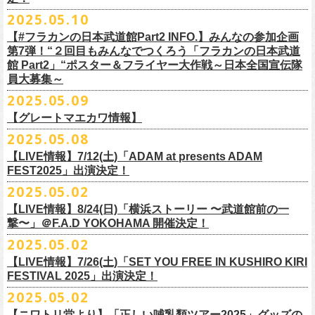
インスタグラムアカウント：
ルです〜」の一般チケットが今週末より発売開始！
※本受付は、スマートフォンからのみお申し込みいただけます。
ド・アイボリーズとフラワーカンパニーズとの異色対バンが決定！
■価格：20,000円(税込) ※送料別（一律：1100円）
https://www.youtube.com/watch?v=6XTayyWwFP0&t=6s
（tax in/1F・2Fスタンディングは整理番号付/ドリンク代別）
presents「DRAGON DELUXE 2025」の開催が決定！
12:00〜17:00)/info@shimizuonsen.com
◎「OYZ NO YAON ＃007 〜オヤジを愛したスパイ〜」
12. スタンドアローン
2025.05.10
◎「フラカンの音楽目録」
7/5(土)喜多方、7/6(日)東京、8/3(日)福山公演は5/25(日)10:00より発売、
フィーチャーフォン、BlackBerry、WindowsPhone、タブレット端末
アイボリーズはマヂカルラブリー・村上（ギター）、囲碁将棋・根建太
■仕様
お問い合わせ：ノースロードミュージック TEL 022-256-1000（営業時
9月6日(土)山梨・甲府桜座 16:30/17:00 （問）FOB新潟 025-229-5000
日時：2025年10月19日(日) 15:30開場∕16:00開演
13. 飛び跳ねマーチ
https://www.instagram.com/
flowercompanyz_mokuroku
7/31(木)松阪公演のみ、諸事情により5/26(月)10:00からの発売に変更とな
（iPad、Android）からのお申し込みはできません。
一（ベース）、GAG・SJ（キーボード）、すゑひろがりず・南條庄助
生地：デニム
■vol.3
間 平日11:00〜16:00）
「DRAGON DELUXE」は、“名古屋のロックシーン活性化”、“
デビューか
【#フラカンの日本武道館Part2 INFO.】みんなの参加企画
http://fobkikaku.co.jp
会場：大阪城音楽堂
14. 40
ります。
※ご利用には、ローソンWEB会員(無料)への登録が必要になります。
（ドラム）、そしてジェラードン・アタック西本（ボーカル）の5人で
厚さ：11オンス
ゲスト：根本要（スターダスト☆レビュー）
第7弾！“２回目もみんなでつくろう「フラカンの日本武道
HP：
https://www.north-road.co.jp/detail/detail.php?eid=87091
ら応援してくれている名古屋の皆さんへの恩返し”、“
名古屋への郷土愛”の
9月7日(日)長野・松本上土劇場 16:00/16:30 （問）FOB新潟 025-229-
出演：スターダスト☆レビュー / 怒髪天 / フラワーカンパニーズ / 笑い飯
15．気持ちいい顔でお願いします
館 Part2」“ポスター＆フライヤー大作戦～日本全国宣伝隊
2023年6月に結成。
■サイズ（cm）
https://www.youtube.com/watch?v=OMoBtAjSn-w
公式X：
https://x.com/hosomichiofrock
3つをテーマに掲げ、2012年より地元・
名古屋で開催しているフラワーカ
5000
http://fobkikaku.co.jp
チケット料金：
16．すべての若さなき野郎ども
員大募集～
エレキセットとは一味違ったフラカンのアコースティックライブ、どう
<受付期間>
番組の中でアイボリーズのオリジナル曲として、アタック西本が書いた
ウエスト/ヒップ/ワタリ/裾幅/股下
ンパニーズの主催イベント。
出演：怒髪天、フラワーカンパニーズ
【指定席】前売料⾦(税込)：
¥7200
17．ディスイズナゴヤ
ぞお楽しみに！
2025年7月2日(水)18:00 ～ 2025年7月6日（日）22:00 (入金終了23:00)ま
歌詞にフラカンメンバーが作曲、アレンジを担当したことがきっかけ
S ＞ 100 / 111 / 37 / 26 / 68
■vol.4：山里亮太（南海キャンディーズ）
2025.05.09
チケット料金：全自由 前売￥6,900-（ドリンク代別）＊未就学児童入場
【芝⽣⾃由席】前売料⾦(税込)：
¥6900
今年2025年9月20日(土)開催「フラカンの日本武道館 Part2 〜超・今が
18．失格（2013 Mix ver.)
で
で、今回の対バンが実現しました！
M ＞ 105 / 116 / 38 / 26.5 / 70
https://youtube.com/live/_ipE-Na37yY
14回目となる今年はいつもと趣向を変え、9/20(土)開催「
フラカンの日本
【グレートマエカワ情報】
不可(小学生以上のご入場される方全てにチケット必要)
問い合わせ：清⽔⾳泉 06-6357-3666 (平⽇12:00〜17:00) /
旬〜」、今回も日本全国各地からたくさんの方に集まっていただけるよ
19．どっち坊主大会
◎フラワーカンパニーズ アコースティック・ワンマンツアー
※上記受付期間内でも、規定枚数に達し次第、受付は終了させていただ
L ＞ 110 / 121 / 39 / 27 / 72
武道館Part2 〜超・今が旬〜」
のアフターパーティー的イベントとして親
一般チケット発売日：7月19日(土)
info@shimizuonsen.com
うに！全国より”フラカンの日本武道館 日本全国宣伝隊員“を大募集致しま
2025.05.08
「
フォーク
の
爆発
2025～座って演奏するスタイルです～」
きます。
一般チケットは6/8(日)より発売開始！
※商品の特性上、サイズ表記から1～2cm程度の誤差が生じる場合がござ
◾️vol.5
◎押競満寿「オクノマサヒコのDJ Dinners〜2025、初夏〜」
しい仲間たちをゲストに
迎えての特別編を企画。
す！
※こちらの商品は、Sony Music Shop、ライブ会場での販売となります
【LIVE情報】7/12(土)「ADAM at presents ADAM
完売必至の初ツーマン、どうぞお楽しみに！
います。
ゲスト：大槻ケンヂ（筋肉少女帯/特撮/オケミス）
5/20(火) OPEN 18:00 CLOSE 23:00 (L/O 22:30)
昨年9月に荻窪TOP BEAT CLUBで行われ好評を博した、フラカン＆ヨコ
☆Sony Music Shop
FEST2025」出演決定！
・7月5日(土)
■予約有効期間
※写真参照 :鈴木圭介、グレートマエカワ S着用/ 竹安堅一 M着用/ミスタ
https://www.youtube.com/watch?v=1EMet2dx9d4
【DJ】奥野真哉、グレートマエカワ
ロコ合同企画「
俺たちのザ・ベストテン〜グレートマエカワ AGE55 前夜
10年前に続き、今回も宣伝隊員のお仕事としてお願いしたいのは学校や
https://www.sonymusicshop.jp/m/item/itemShw.php?
会場：福島・喜多方 大和川酒造北方風土館
予約日含めず１日間
2025.05.02
◎それゆけ！大宮セブンpresents「はぐれ者たちの宴」フラワーカンパニ
ー小西 L着用
※お店のキャパシティに限りがあるため、混雑状況によっては時間制の
祭〜」の第2弾、1978年〜
1989年まで放送されていた伝説の歌番組【ザ・
お店、そのほか人目につく場所への[ポスター貼り]と[フライヤー置き]の
site=S&ima=2253&utm_source=upcocoming&utm_medium=owned&utm_
時間：Open 15:30 / Start 16:00
※2025年7月6日(日)注文分に限り、2025年7月6日(日) 23:00入金締め切
ーズ×アイボリーズ ツーマンライブ
入れ替えとさせていただきます。何卒、ご了承ください。
ベストテン】
のトリビュートライヴとして、
全曲当時のヒット曲でのカ
【LIVE情報】8/24(日)「横浜ストーリー 〜武道館前の一
ポスター＆フライヤー大作戦！
campaign=DQCL000003946&cd=DQCL000003946&srsltid=AfmBOopGUP
◎「チキパン(CHICKEN PUNKS)ジャージ」
チケット料金：前売 ¥5,500（税込／全自由・整理番号付／ドリンク代別
りとなります。
日時：2025年7月23日(水) 開場：18:15 開演：19:00
【料金】2000円 （1ドリンク付き）
ヴァーライヴをお届けします！
撃〜」＠F.A.D YOKOHAMA 開催決定！
作戦を決行いただきましたら、展開していただいている様子を写真に撮
f67JLrBdn1yt7FcWbN_7xUiKMo2OoT8SAQ2R-InUmvVzJt
途要）
価格：￥6,800(税込）
会場：下北沢シャングリラ
【会場】押競満寿 〒151-0062 東京都渋谷区元代々木町25-5
2025.05.02
ってお送りください。フラカン公式SNSにてアップさせていただきま
一般チケット発売日：5月25日(日)
■電子チケット表示期間
ボディ：ネイビー/ホワイト、ライトグレー/ネイビー
出演：フラワーカンパニーズ
ベストテン世代による、ベストテン世代のための、
そしてベストテン世
す。
【LIVE情報】7/26(土)「SET YOU FREE IN KUSHIRO KIRI
プレイガイド：
2025年7月10日(木)～ イベント当日まで
素材 ： ポリエステル 100％ スムース ※ファスナーはダブルスライダー
アイボリーズ
＝＝＝＝＝＝＝＝＝＝＝＝
代じゃなくてもきっと楽しんでいただける、
懐かしくも新鮮でとびきり
FESTIVAL 2025」出演決定！
イープラス
※イベント当日に「入場画面」から進むことができます
サイズ：S / M / L / XL
Vo. アタック西本（ジェラードン）
◎オーバーオールズ
贅沢なステージショウ！
宣伝隊員のみなさま、そしてご協力いただいたお店、学校を「フラカン
2025.05.02
チケットぴあ
＜製品サイズ＞
Gt. 村上（マヂカルラブリー）
6/25(水)吉祥寺MANDA-LA2
乞うご期待！
の日本武道館Part2 サポーター」に認定、フラカンの日本武道館Part2 ス
ローチケ
＜チケット受付に関してのご注意＞
S ： 身丈60cm / 身幅52cm / 裄丈80cm
Ba. 根建太一（囲碁将棋）
出演・オーバーオールズ
【ニワトリ堂より】「正しい哺乳類ツアー2025」グッズの