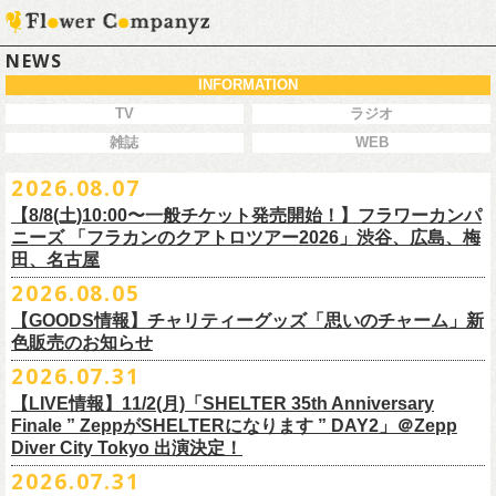
NEWS
INFORMATION
TV
ラジオ
雑誌
WEB
2026.08.07
【8/8(土)10:00〜一般チケット発売開始！】フラワーカンパ
ニーズ 「フラカンのクアトロツアー2026」渋谷、広島、梅
田、名古屋
2026.08.05
今秋開催！自身初となるクラブクアトロ・ワンマンツアー、8/8(土)一般
【GOODS情報】チャリティーグッズ「思いのチャーム」新
チケット発売がスタート！
色販売のお知らせ
どうぞお早めに〜
2026.07.31
【LIVE情報】11/2(月)「SHELTER 35th Anniversary
チャリティーグッズ「思いのチャーム」（リフレクターチャーム）の再
Finale ” ZeppがSHELTERになります ” DAY2」＠Zepp
販が決定致しました。
Diver City Tokyo 出演決定！
白、緑、赤オレンジの３つの新色展開で、
2026.07.31
8/23(日)フラワーカンパニーズ ワンマンライブ「横浜ストーリー2026」