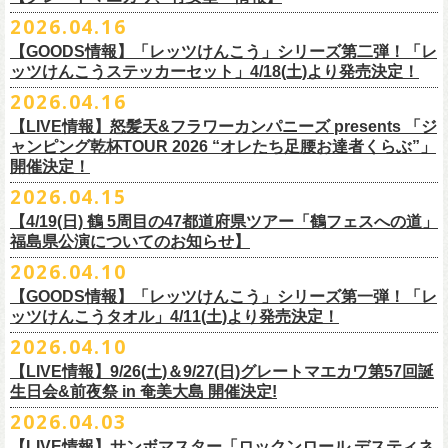
ー」の歌詞をデザインした「モンキーTシャツ」！
い。
証明できるもの（学生証、保険証など）
のご提示が必要となります）
チケット料金：全席指定¥3,500（税込） *未就学児童入場不可
hot.ne.jp/
☆オフィシャル先行☆
一般発売に先がけ、5/22(金)よりオフィシャル先行受付がスタート！
2026.04.16
≪受信可能ドメイン≫
l-tike.com
/
ent.
lawson.co.jp
一般チケット発売日：8月29日(土)
うつみようこ＆Yokoloco Band LIVE情報
チケット発売日：5月30日(土)10:00
5月15日(金)18:00 〜 5月24日(日)23:59
どうぞお見逃しなく！
4/30(木)恵比寿リキッドルーム公演より販売開始いたします！
＜お問合せ＞ローソンチケットインフォメーション
https:
//l-
【GOODS情報】「レッツけんこう」シリーズ第二弾！「レ
[オクノシンヤ(key)クハラカズユキ(ds)グレートマエカワ(b)竹安堅一(g)う
プレイガイド：チケットぴあ
https://t.pia.jp/
https://w.pia.jp/s/hosomichi26ofs/
tike.com/contact/
ッツけんこうステッカーセット」4/18(土)より発売決定！
つみようこ (vo.g)]
お問い合わせ：ell.SIZE 052-211-3997
＊本公演のチケットはチケット不正転売禁止法の対象となる「特定興行
◎「monobright TAIBAN Series 2026 〜SECOND PRIMAL〜」
2026.04.16
Electric Lady Landホームページ ＞
https://www.ell.co.jp/
入場券」となります
「レッツけんこう」シリーズ第二弾！ステッカーセットの発売が決定！
日時：2026年10月16日(金) 開場18:00/開演19:00
・6月5日(金) ＠名古屋TOKUZO
※本イベントはトークイベントです。当日はライブパフォーマンスはご
【LIVE情報】怒髪天&フラワーカンパニーズ presents 「ジ
4/18(土)SaToMansion 10th anniversary festival【南部事変 2026】公演よ
会場：恵⽐寿LIQUIDROOM
*ワンマン
ざいません。
ャンピング乾杯TOUR 2026 “オレたち足腰お達者くらぶ”」
◎「ロックのほそ道2026 〜15th Anniversary Special〜」
り販売開始いたします！
出演：モノブライト / フラワーカンパニーズ
18:30open 19:30start
開催決定！
「フォークの爆発2026 ミニマル巡業 〜うたとギターとコーラスと〜」
日時：2026年8月29日(土) 16:00 / 17:00
チケット料金：前売5,500円(税込/ドリンク代別/整理番号付)
京都のアイドルグループ・きのホ。の主催企画「THE 京月観」7/7(火)＠
予約￥5,000 当日￥5,500
編、長野での開催が決定！
2026.04.15
会場：ゼビオアリーナ仙台
一般チケット発売日：7月11日(土)
京都磔磔にフラワーカンパニーズの出演が決定！
https://www.tokuzo.com/2026Jun/20260605
出演：阿部真央 / クリープハイプ / Spitz / フラワーカンパニーズ（五十
2020年開催した「フラカンの横浜アリーナ」から続く＜フラカンの横浜
問い合わせ：ディスクガレージ https://info.diskgarage.com
【4/19(日) 鶴 5周⽬の47都道府県ツアー「鶴フェスへの道」
◎「フォークの爆発2026 ミニマル巡業 〜うたとギターとコーラスと〜」
音順）
ストーリー＞シリーズ、
福島県公演についてのお知らせ】
本日5月13日20:00から、チケットの先行抽選予約の受付もスタート！
◎「着ぐるみラッコのマグカップ」
・6月5日(土) ＠名古屋TOKUZO
※ミニマル巡業とは『
新たな試みとして歌とアコースティックギター一
料金：アリーナスタンディング￥10,000(税込・ブロック指定・入場整理
今年も8月23日(日)F.A.D YOKOHAMAにて開催決定！
＊オフィシャル先行受付＊
どうぞお見逃しなく！！
価格：￥2,000(税込）
2026.04.10
*ゲストあり：EDDIE（the 原爆オナニーズ）森田裕(バレーボールズ)
本とコーラスと小
今週末に出演を予定しておりました
物の楽器などで構成するライヴ』です
番号付)、スタンド指定席：￥10,000(税込)、車椅子席：￥11,000(税込)
期間：2026年5⽉22⽇(⾦) 18:00〜2026年5⽉31⽇(⽇) 23:59
カラー：グリーン , ホワイト
【GOODS情報】「レッツけんこう」シリーズ第一弾！「レ
17:00open 18:00start
日時：7/14(火) 開場18 : 30/開演19 : 00
お問い合わせ：ノースロードミュージック TEL 022-256-1000（営業時
◎「横浜ストーリー2026」
受付URL：
https://l-tike.com/monobright/
◎きのホ。presents「THE 京月観」vol.4
素材 ： ポリプロピレン
ッツけんこうタオル」4/11(土)より発売決定！
予約￥5,000 当日￥5,500
会場：
■2026年4月19日（日） 鶴 5周⽬の47都道府県ツアー「鶴フェスへの道」
長野
BAR THREE
間 平日11:00〜16:00）
日時：8月23日(日)Open 15:30 / Start 16:00
日時：2026年7月7日(火) 18:00 OPEN/18:30 START
サイズ：直径 約82mm × 高さ 約92mm
https://www.tokuzo.com/2026Jun/20260606
2026.04.10
チケット料金：4,800円（税込/整理番号付/ドリンク代別） ※高校生以下
福島県公演
HP:
https://rocknohosomichi.com
会場：神奈川・F.A.D
YOKOHAMA
会場：京都磔磔
容量／約340ml
お待たせしました、「レッツけんこう」シリーズの発売が決定！
は当日¥2,000キャッシュバック（
会場：福島県・OUTLINE 出演：鶴 / フラワーカンパニーズ
当日年齢を証明できるもの（学生証、
Instagram:
https://www.instagram.com/hosomichiofrock/
チケット料金：前売￥5,200（税込/整理番号付/
ドリンク代別）
【LIVE情報】9/26(土)＆9/27(日)グレートマエカワ第57回誕
出演：フラワーカンパニーズ / きのホ。
本体重量／約92g
第一弾として、「レッツけんこうタオル」が完成！
・6月7日(日)「Rainbow Hill 2026」」＠大阪 服部緑地・野外音楽堂
保険証など）
のご提示が必要となります）
X:
https://x.com/hosomichiofrock
生日会&前夜祭 in 奄美大島 開催決定!
※高校生以下は当日￥2,000キャッシュバック （当日年齢を証明できるも
チケット料金：¥4,800 (ドリンク代別途)
耐熱温度：140℃
4/11(土)「フラカンと行くザ50回転ズの故郷巡りツアー！」＠出雲アポロ
*イベント出演
一般チケット発売日：5月23日(土)
につきまして、鶴のオフィシャルサイトでお知らせがありましたとお
の(学生証、保険証など)
のご提示が必要となります）
2026.04.03
＊チケット先行抽選受付： 5/13(水)20:00~ 5/26(M火)23:59
耐冷温度：-40℃
公演より販売開始いたします！
開場/開演11:00 – 終演18:30予定
問い合わせ：長野CLUB JUNK BOX
り、延期となりました。
一般発売日:6月27日(土)
https://w.pia.jp/t/kinopo-
thekyogetsukan/
※ やわらかい乳白色と独特の透け感のあるマグカップです。
【LIVE情報】サンボマスター「ロックンロール デスティネ