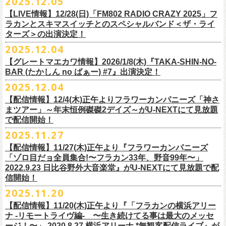
2025.12.05
※入場制限:4歳以上チケット必要
■チケット先行発売
チケット料金：前売り 5,000円(ドリンク代別途)
問い合わせ：奈良NEVER LAND
http://nara-neverland.
com/pc/info.html
中森泰弘(G)
鈴木圭介に出演が決定！
※チケット整理番号付き
【LIVE情報】12/28(日)「FM802 RADIO CRAZY 2025」フ
◎竹原
ピストル“
竹原
ピストルとフラワーカンパニーズのツーマンライブ”
・イープラス 12/29 12:00~
※整理番号あり
竹安堅一(G)
＊チケット最速先行受付：2026年12月22日(月)20:00〜
ラカンとスキマスイッチとのスペシャルバンド＜ザ・ライ
日時：2026年2月18日（水）OPEN 18:15/START 19:00
・WALK INN STUDIO！099-296-9888
※小学生以上有料、未就学児童入場不可
日時：5月31日(日) 開場 15:30 / 開演 16:00
グレートマエカワ(B)
◎「初恋の嵐 西山達郎生誕祭～初恋の嵐 カモンアゲイン!2026～」
ターズ＞の出演決定！
https://eplus.jp/pon-walkthisway/
会場：渋谷duo MUSIC EXCHANGE
・CAPARVOプレガイド 099-227-0337
チケット発売：2026年1月31日(土)午前10時～
会場：岐阜柳ヶ瀬ANTS
クハラカズユキ(Dr)
日時：2026年2月11日（祝）17:00開場 / 17:30開演
2025.12.04
出演：
竹原
ピストル、フラワーカンパニーズ
・イープラス
https://eplus.jp/sf/
detail/4450820001-P0030001
出演フラワーカンパニーズ/SCOOBIE DO
チケット料金：前売¥5,500(税込/ドリンク代別途要/整理番号付)
会場：東京新代田FEVER
問合せ：HOT STUFF PROMOTION 03-5720-9999(平日12:00〜18:00)
竹原ピストルBand Member：
【グレートマエカワ情報】2026/1/8(木)『TAKA-SHIN-NO-
その他詳細：オフィシャルホームページ
・出雲アポロ店頭
チケット料金：前売り¥5.200(税込/D別/整理番号付)
チケット発売日：2/11(水・祝)
出演：初恋の嵐
G・外園一馬
BAR (たかしん no ばぁー) #7』出演決定！
http://ongaku-heiya.com/
walkinnfes/
一般チケット発売日：2026年3月8日(日)
問い合わせ：TOP BEAT CLUB
【ゲストミュージシャン】
B・佐藤慎之介
2025.12.04
日時：2026年4月12日(日) 15:30 OPEN / 16:00 START
問い合わせ：柳ヶ瀬アンツ
http://www.
ants69.com/information.html
guitar : 木暮晋也（Hicksville）/玉川裕高 key : 高野勲
MR.PAN (THE NEATBEATS) と奥野真哉 (SOUL FLOWER UNION)がホス
Dr・伊藤哲平
オフィシャルSNS
会場：徳島GRINDHOUSE
【ゲストボーカル】
【配信情報】12/4(木)正午よりフラワーカンパニーズ「神さ
トを務める大人気BAR、『TAKA-SHIN-NO-BAR (たかしん no ばぁー)』
Key・斎藤渉
・X：@WalkInnFes
出演：フラワーカンパニーズ、ザ50回転ズ
鈴木圭介（フラワーカンパニーズ）
まツアー」～年末恒例磔磔2デイズ～がU-NEXTにて見放題
が次回は新春1月にオープン！お客様(ゲスト)を迎えてたっぷりと根掘り
2026年2月6日(金)～8日(日)
に横浜大さん橋ホールで開催する日本最大の
チケット料金：スタンディング¥6,600（整理番号付き、税込、
ドリンク
・Instagram：walkinnfes
チケット料金：前売り 5,000円(ドリンク代別途)
で配信開始！
安部コウセイ（HINTO,スパルタローカルズ）
葉掘り、口外無用の大爆笑トークをお届けする名トークイベント！
クラフト
ビールフェス
【スペントグレイン Presents JAPAN BREWERS
別）
※整理番号あり
岩崎慧（セカイイチ）
2025.11.27
(ゲストを迎えての想い出ソング・セッション・コーナーもあり！？)
CUP 2026】にフラワーカンパニーズの出演が決定！
一般発売日：未定
※小学生以上有料、未就学児童入場不可
チケット料金：6500円+D代
こちらのイベントにグレートマエカワが出演致します。
フラカンの出演は2/8(日)のみとなります。
【配信情報】11/27(木)正午より『フラワーカンパニーズ
問合せ：SOGO TOKYO ☏03-3405-9999 (月-土 12:00～13:00 / 16:00～
チケット発売：2026年1月31日(土)午前10時～
チケット発売日：12/20（土） 正午（12時）
「ゾロ目だョ全員集合!〜フラカン33年、野音99年〜」
19:00 ※日曜・祝日を除く)
イープラス
https://eplus.jp/sf/detail/
4450640001-P0030001
チケット受付url：
https://t.livepocket.jp/e/cimv1
2022.9.23 日比谷野外大音楽堂』がU-NEXTにて見放題で配
『TAKA-SHIN-NO-BAR (たかしん no ばぁー) #7』
どうぞお楽しみに！
信開始！
新春初笑い！今年も(は)良い年 2026！
【日程】2026/1/8 (木)
■スペントグレイン Presents JAPAN BREWERS CUP 2026
2025.11.20
年末恒例FM802主催のロック大忘年会「FM802 ROCK FESTIVAL RADIO
【会場】荻窪 TOP BEAT CLUB
開催日時：2026年2月6日（金）～8日（日） ＊フラワーカンパニーズの
CRAZY 2025」の「LIVE HOUSE Antenna -BEYOND ZERO Garage-」に
【配信情報】11/20(木)正午より『「フラカンの横浜アリー
【開場／開演】19:00／19:30
出演は2/8(日)
フラワーカンパニーズとスキマスイッチによるスペシャルバンド＜ザ・
ナ -リモートライヴ編- 〜生き続けてる事は最大のメッセ
【前売】￥4000 (+2D)
開催地：横浜大さん橋ホール（〒231-0002 神奈川県横浜市中区海岸通1-
ライターズ＞が登場！
ージ！〜」 2020.8.27 横浜アリーナ *無観客配信ライブ』が