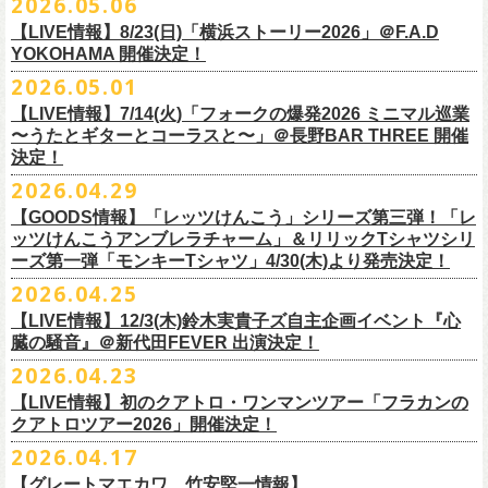
2026.05.06
OPEN 18:15
／
START 19:00
この第一回目となるゲストに、中村達也さんをお迎えしてお届けしま
払戻し期間内に購入された申込サイト内「マイページ」
◎「ラッコなエコバッグ」
より払戻し手続
も逸話まで、これまでもさまざまな伝説が語られてきたてE.L.L。
前売￥
5,500-
／当日￥
6,000-
（ドリンク代別）
す！
【LIVE情報】8/23(日)「横浜ストーリー2026」＠F.A.D
きの上、CASH POST(注 1)をご利用いただき、払戻しさせていただきま
価格：￥1,500(税込）
◎「フラカンの年末ベストナイン2026」
来年2027年にオープン50周年を控えたE.L.Lについて、フラカン鈴木圭介
チケット発売日：2026
年
7
月
5
日
(
日
) 12:00
～
YOKOHAMA 開催決定！
どうぞお楽しみに！
す。
カラー：オリーブ
11/21(土) 函館ARARA 開場16:30/開演17:00 問い合わせ：ARARA
とグレートマエカワがホスト役となり、さまざまなバンドマン、シンガ
プレイガイド：
Live Pocket
https://livepocket.jp/e/que20260903
2026.05.01
お客様ご自身でのお手続きが必要となりますため、
素材 ： ポリエステル
下記URLより払戻し手
11/23(月・祝)八戸ROXX 開場15:30/開演16:00 問い合わせ：ノースロ
ー、関係者をゲストに迎えて語り明かすトークセッションを企画。
問：
AILE C.E Works 03-5433-2500
◎ツワモノたちの記憶〜E.L.L50周年プロジェクト・スペシャルトーク〜
順をご確認の上、
サイズ：本体／約W310mm ×H340mm（持ち手含む500mm）
払戻し期限内にお手続きをお願いいたします。
ードミュージック
【LIVE情報】7/14(火)「フォークの爆発2026 ミニマル巡業
このトークシリーズでは、E.L.L.にこれまで関わってきたミュージシャ
vol.1
https://l-tike.com/guide/a_
持ち手／約W50mm × H160mm
cashpost.html
〜うたとギターとコーラスと〜」＠長野BAR THREE 開催
11/28(土) 宮崎LAZARUS 開場16:30/開演17:00 問い合わせ：LAZARUS
ン、関係者、そして当時はファンだった人々とともに、まもなく50年を
家主のツアー「YANUSHI LIVE TOUR 2026」にフラワーカンパニーズの
開催日時：2026年8月31日（月）開場19:00 開演19:30
決定！
※電子チケットの仕様上、
折りたたみマチ／約160mm
購入チケットを一部のみ払戻しすることはで
11/29(日) 鹿児島SR HALL 開場15:30/開演16:00 問い合わせ：SR HALL
迎えるライブハウスの、ツワモノたちの記憶を語っていきます。配信や
出演が決定！
◎「Handmade Rockエプロン」価格：￥5,500(税込）
会場：ell.SIZE （名古屋市中区大須2-10-43）
きません。
容量：約12L
12/5(土) 足利ライブハウス大使館 開場16:30/開演17:00 問い合わせ：
2026.04.29
インタビューでは語れない、ここだけの話もたくさん披露予定。
8/9(日)東京・SHIBUYA CLUB QUATTRO に出演させていただきます。
カラー：ダークインディゴ, キャメル
出演：鈴木圭介、グレートマエカワ、平野茂平 （Electric Lady Land会
（注 1）
※ ハンドル部分のゴムで止めて小さく携帯できます
金融庁管轄の資金移動者である株式会社ＤＧフィナンシャルテク
ネクストロード
【GOODS情報】「レッツけんこう」シリーズ第三弾！「レ
チケット完売となっておりました7/19(日)開催「フォークの爆発2026 〜
素材 ：
長） ゲスト：中村達也
ノ
ロジー(資金移動業者登録 番号：関東財務局長第 00094 号)の
12/6(日) 松本ALECX 開場15:30/開演16:000 問い合わせ：FOB新潟
7/10(金)開催のvol.0ではElectric Lady Land創始者であり現会長の平野茂
ッツけんこうアンブレラチャーム」＆リリックTシャツシリ
◎「YANUSHI LIVE TOUR 2026」 -東京公演-
座って演奏するスタイルです〜」東京・有楽町I’M A SHOW 公演につきま
（ダークインディゴ）綿 90％ , レーヨン 10％ デニム
チケット料金：全席指定¥3,500（税込） *未就学児童入場不可
「CASHPOST」が提供しているサービスです。
ーーーーー
12/11(金) 京都磔磔 〜年末恒例磔磔2デイズ〜 開場18:30/開演19:00
ーズ第一弾「モンキーTシャツ」4/30(木)より発売決定！
平氏をゲストに迎え、フラワーカンパニーズ メンバー4人とともにお届け
日時：2026/8/9(日) OPEN 17:00 / START 18:00
して、若干枚数＜立ち見指定＞での追加販売を行うことが決定しまし
（キャメル）綿 100％ キャンバス
チケット発売日：7月11日(土)10:00
購入されたマイページより払戻しさせていただきます。
問い合わせ：清水音泉
します。
2026.04.25
会場：SHIBUYA CLUB QUATTRO
8月29日(土)、30日(日)＠ゼビオアリーナ仙台 で開催されるスピッツ主催
た。
サイズ：フリー（着丈 92cm , 横幅 70cm , ショルダーテープ長 160cm）
プレイガイド：チケットぴあ
https://t.pia.jp/
PKコード：332-844
「レッツけんこう」シリーズ第三弾！アンブレラチャームの発売が決
マイページ：
https://l-tike.com/
mypage/
12/12(土) 京都磔磔 〜年末恒例磔磔2デイズ〜 開場16:30/開演17:00
今後のゲスト発表と合わせて、どうぞお楽しみに！
出演：家主 GUEST：フラワーカンパニーズ
「ロックのほそ道2026 〜15th Anniversary Special〜」にフラワーカンパ
※ フロントポケットにペン差し付き
お問い合わせ：ell.SIZE 052-211-3997
【LIVE情報】12/3(木)鈴木実貴子ズ自主企画イベント『心
定！
※本手続き中の操作、ご登録内容はしっかりとご確認のうえ、
お手続き
問い合わせ：清水音泉
チケット前売料金：一般 4,500円 / 学生 3,500円(共にドリンク代別)
ニーズの出演が決定！
◎「フォークの爆発2026 〜座って演奏するスタイルです〜」
臓の騒音』＠新代田FEVER 出演決定！
Electric Lady Landホームページ ＞
https://www.ell.co.jp/
アルミ蒸着袋入り、ランダムでご購入いただく”どれになるかお楽しみス
ください。
12/19(土) 盛岡岩手県公会堂21号室 〜ツアー最終日はフォークの爆
◎ツワモノたちの記憶〜E.L.L50周年プロジェクト・スペシャルトーク〜
※学生は公演当日に学生証の提示が必要となります
フラワーカンパニーズの出演日は8月29日(土)になります。
7/19(日)東京・有楽町I’M A SHOW 15:15/16:00
※本イベントはトークイベントです。当日はライブパフォーマンスはご
2026.04.23
タイル”での販売となります。
またお手続き時のお客様の不備に伴う対応は一切できかねますため
、ご
発〜 *アコースティックライヴ 開場16:30/開演17:00 問い合わせ：ノ
vol.0
※中学生以下無料
追加チケット＞立ち見指定 ￥5,500（税込/ドリンク代別）
ざいません。
了承ください。
ースロードミュージック
【LIVE情報】初のクアトロ・ワンマンツアー「フラカンの
開催日時：2026年7月10日（金）開場18:30 開演19:00
プレイガイド：チケット(イープラス)：
5月15日(金)18:00より、チケット先行受付もスタート！（〜5月24日
発売日：5月30日(土)10:00〜
さらに、フラカンの楽曲（歌詞）をデザインしたリリックTシャツシリー
※メール受信に際して、
事前に下記2つのドメインを受信できるように設
チケット料金：前売￥5,200(税込/ドリンク代別途要) / *12/19盛岡公演の
クアトロツアー2026」開催決定！
会場：ell.SIZE （名古屋市中区大須2-10-43）
一般チケット発売日：2026/5/30(土) 10:00 URL：
(日)23:59まで）
問：ネクストロード 03-5114-7444（平日14～18時）
https://nextroad-
モノブライトの対バンツアーにフラワーカンパニーズの出演が決定！
ズが新たに登場！
定しておいてくだ
さい。
み 前売￥5,500(税込/指定席/ドリンク代別途要)
2026.04.17
出演：フラワーカンパニーズ ゲスト：平野茂平 （Electric Lady Land会
https://eplus.jp/yanushi/
「ロックのほそ道」15周年、みんなで盛大にお祝いしましょう！
p.com/contact/
10/16(金)恵⽐寿LIQUIDROOM 公演に出演させていただきます。
第一弾は1998年リリースのアルバム『マンモスフラワー』収録「モンキ
メールが届かない場合等も、
必ず期間内にご自身で設定をご確認くださ
＊全公演共通＞高校生以下は当日¥2,000キャッシュバック（
当日年齢を
長）
問い合わせ：HOT STUFF PROMOTION 050-5211-6077
https://www.red-
【グレートマエカワ、竹安堅一情報】