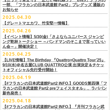
テッカー（サポーター限定カラー）を差し上げます！
楽曲の歌詞に着目し、
気鋭のイラストレーターが自らのフィルターを通
問い合わせ：ノースロードミュージック仙台
※ご購入はおひとり様1枚までとさせていただきます。
M ： 身丈64cm / 身幅57cm / 裄丈84cm
一部、「フラカンの日本武道館 Part2」プレグッズ 通販の
Key. SJ（GAG）
[三宅伸治(vo.g)/石塚英彦(vo)/グレートマエカワ(b)/石塚幸作(ds)]
◎フラワーカンパニーズ presents 「DRAGON DELUXE 2025〜特別
して、
その世界観を絵本として再構築するプロジェクト、”歌詞（うた）
お知らせ
※ご購入されたご本人様のみご参加可能になります。分配や譲渡はでき
L ： 身丈68cm / 身幅62cm / 裄丈87cm
Dr. 南條庄助（すゑひろがりず）
GSK /GUEST Vo:石塚くるみ[pèyang(vo.b)ポトフ(g)アルパカ(ds)]
================================================
編〜」【俺たちのザ・ベストテンPart2】
＊フラカンの日本武道館Part2 ステッカー（サポーター限定カラー：ゴー
の本棚”。
・7月6日(日)
ませんので、予めご了承ください。
XL ： 身丈71cm / 身幅68cm / 裄丈90cm
料金：前売5,000円 当日：5,800円（税込/ドリンク代700円別途要）
【時間(全日共通)】
2025.04.30
日時：10月17日(金) Open 18:15 / Start 19:00
ルド
）
いつもニワトリ堂をご利用いただき有難うございます。
その第４弾としてフラワーカンパニーズ「深夜高速」
の絵本化が決定！
会場：東京・江東区文化センターホール
※本受付は先着順となります。規定枚数に達し次第、受付を終了いたし
※上記サイズはあくまでも目安の寸法です
一般発売：6月8日（日）10:00
OPEN 18:30 /START19:30
文・天野史彬
会場：名古屋DIAMOND HALL
【グレートマエカワ、竹安堅一情報】
時間：Open 16:00 / Start 16:30
ます。
プレイガイド：FANYチケット https://yoshimoto.funity.jp/
【チケット】
出演：
「正しい哺乳類ツアー2025」グッズの一部、並びに「フラカンの日本武
2025.04.26
「SET YOU FREE〜VS SERIES」フラカン武道館応援企画として、札幌
今回の絵本化に際し、鈴木圭介からのリクエストで、
北野武の著書『浅
チケット料金：前売 ¥5,500（税込／全席指定）
※本受付はローソンチケットのシステムを使用しています。
問い合わせ：Fanyチケット 0570-550-100（10時～19時／年中無休）
[1日券] 予約￥5,000/当日￥5,500
2025年5月11日、フラワーカンパニーズが今年1月から全国を回ったツア
フラワーカンパニーズ
道館 Part2」プレグッズをニワトリ堂 2nd STOREにて5/3(土)12:00より取
KLUB COUNTER ACTIONにてPIGGSとの対バンが決定！
草迄』
の表紙などを手掛けたイラストレーターの丹下京子さんが作画を
【イベント情報】5/30(金)「さよならユニバース ジャンピ
一般チケット発売日：5月25日(日)
※本受付にてご購入の際、対象商品の代金とは別に、チケット1枚につき
＝＝＝＝＝＝＝＝＝＝＝＝＝＝
[4日間通し券]￥17,000
ー「正しい哺乳類ツアー2025」の追加公演となる高崎CLUB Jammer’s公
うつみようこ(vo)
り扱いスタート！
担当。
ング乾杯トークショー ～バンドマンのそこまで言っていい
プレイガイド：
ローソンチケットの規定の手数料（システム利用料：330円(税込み)/枚、
※いずれもドリンク代別途要
演が開催された。追加公演の場所がなぜ群馬県・高崎なのかと言えば、
真城めぐみ(vo)
「正しい哺乳類ツアー2025」グッズについては、2025/05/03 12:00 〜
ん会～」開催決定！
◎「SET YOU FREE〜VS SERIES」
楽曲のもつ世界観を繊細に、
豊かに表現した作品に仕上がっています！
イープラス
電子チケット利用料：110円(税込み)/枚）がかかります。
◎フラワーカンパニーズ ワンマンツアー「フラカンのチョイナチョイ
※入場整理番号あり
今年1月にリリースされたアルバム『正しい哺乳類』のレコーディングが
中森泰弘(g)
2025/05/11 23:59までの期間限定での受付となります。
日時：7月28日(月)OPEN 18:30 START19:15
2025.04.25
チケットぴあ
※代金のお支払いは、クレジットカード・PayPay・楽天ペイでのお支払
ナ’25/’26」
※中学生以上はチケットが必要になります。
高崎のスタジオTAGO STUDIO TAKASAKIで行われたからである。作品
奥野真哉(key)
またお届けについて、「正しい哺乳類ツアー2025」グッズを含む場合、5
会場：札幌KLUB COUNTER ACTION
『歌詞の本棚 深夜高速』は、7月11日(金)より全国書店などで発売。お
ローチケ
い、もしくは、コンビニエンスストアの「ローソン」「ミニストップ」
2025年
※オフィシャルFC先行チケット販売あり
のリリースツアーと言えば東京や大阪の大きな会場でファイナルをやっ
クハラカズユキ(dr)
【LIVE情報】The Birthday 『Quattro×Quattro Tour’25』
月末〜6月上旬以降となる予定です。
出演：フラワーカンパニーズ、PIGGS
楽しみに！
問い合わせ：ネクストロード
店内にございます「Loppi」でのお支払いをお選びいただけます。
10月25日(土) 熊本Django 16:30/17:00
※入場順：FC通し券→FC各日券→店通し券→店各日券→当日券
て締め括られるイメージも強いが、その作品が生まれた場所に帰ってい
チケット料金：前売 ¥5,500（税込／整理番号付／ドリンク代別途要）
9/10(水)＠名古屋CLUB QUATTRO公演 出演決定＆チケッ
チケット料金：前売り¥4,800
※各店舗のプレイガイドカウンターでの販売はいたしません。
10月26日(日) 長崎ホンダ楽器 15:30/16:00
一般チケット予約：2025年4月21日(月)から
トオフィシャル先行受付開始！
く、というこのツアーの旅の在り方に美しさを感じる。
※⾼校⽣以下は当⽇¥2,000 キャッシュバックします
◎ニワトリ堂2nd STORE
https://flowercompanyzinc.stores.jp/
チケット発売日：5月24日
商品情報：
・7月31日(木)
※チケットに関する問い合わせは必ず下記にお願いいたします。
11月3日(月・祝) 渋谷duo MUSIC EXCHANGE 15:15/16:00
MANDA-LA2予約フォームよりお申し込みください
そして、これはぼんやりとしたイメージの連鎖でしかないが、群馬と言
（当⽇年齢を証明できるもの（学⽣証、保険証など）のご提⽰
が必要と
2025.04.19
プレイガイド：tiget
https://tiget.net/events/400570
タイトル：『歌詞の本棚 深夜高速』
会場：三重・松阪M’AXA
※海外からは購入できません。日本国内のみの販売になります。
11月8日(土) 徳島club GRINDHOUSE 16:30/17:00
https://ssl.form-mailer.jp/fms/36a3b84d475895
えば詩人の萩原朔太郎である。萩原朔太郎は詩人でありながら、自らマ
なります）
【#フラカンの日本武道館Part2 INFO.】GOODS第四弾「フ
歌詞：鈴木圭介 絵：丹下京子
時間：Open 18:30 / Start 19:00
11月9日(日) 米子AZTiC laughs 15:30/16:00
MANDA-LA2
ンドリンなどの楽器を演奏し、作曲もする音楽家だった。（高崎ではな
一般チケット発売日：6月28日(土)
ラカンの日本武道館 Part2 preフェイスタオル」、ラババン
発売日：2025年7月11日(金)
チケット料金：前売 ¥5,500（税込／全自由・整理番号付／ドリンク代別
＜イベント参加に関してのご注意＞
11月15日(土) 福井CHOP 16:30/17:00
〒180-0003 東京都武蔵野市吉祥寺南町２丁目８−６ 第１８通南ビル地下
いが）前橋文学館という場所に行けば、彼が愛用したアコースティック
問い合わせ：JAILHOUSE TEL:052-936-6041
https://www.jailhouse.jp/
新色発売！
価格：定価2,200円(税込)
途要）
・会場内外の通路など共有部分での座り込み、集団での立ち話など、他
11月16日(日) 神戸VARIT. 15:30/16:00
https://www.manda-la2.com
ギターが飾られていたり、彼の作曲した曲が流れていたりする。詩と音
我こそ”フラカンの日本武道館宣伝隊員”に！という方は、こちらよりポス
2025.04.18
発売元：リットーミュージック
一般チケット発売日：5月26日(月)
のお客様のご迷惑になるような行為はご遠慮ください。イベント中止等
11月29日(土) 名古屋E.L.L 16:30/17:00
2025年9月20日(土)開催するフラワーカンパニーズ日本武道館ワンマンラ
楽の関係、言葉と音楽の関係、「うた」と呼ばれるものの秘密……そう
ター＆フライヤーを必要数お送りさせていただきますので、メールに
商品ページ：
https://www.rittor-
music.co.jp/product/detail/
3125317101/
【#フラカンの日本武道館Part2 INFO.】『月刊フラカン武
イープラス
の原因となります。
11月30日(日) 静岡サナッシュ 15:30/16:00
＝＝＝＝＝＝＝＝＝＝＝＝
イブ「フラカンの日本武道館 Part2 〜超・今が旬〜」、
いうものに思いを馳せるのに、群馬はうってつけの土地である。この日
7月12日(土)7月13日(日)静岡県浜松市浜名湖ガーデンパーク 屋外ステージ
て、件名に「フラカンの日本武道館宣伝隊員応募」と明記いただき、本