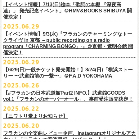
多方 大和川酒造北方風土館 より販売致します！
2.キャンペーン公式ページで、Spotifyの特別プレイリストを作成。
https://www.youtube.com/watch?
v=1EMet2dx9d4
タル配信することが決定！
【イベント情報】7/13(日)絵本「歌詞の本棚 『深夜高
イープラス販売URL（プレオーダー・一般共通）
3.作成したプレイリストを
#フラカンプレイリスト
をつけてXでシェア。
◎「フラカンの日本武道館 Part2 〜超・今が旬〜」オフィ
速』」 発売記念イベント」＠HMV&BOOKS SHIBUYA 開
https://eplus.jp/sf/detail/
4361520001-P0030001
4.フラワーカンパニーズ公式Xのキャンペーンポストをリポストして完了
■vol.6
催決定！
どうぞお楽しみに！
シャルグッズ事前通販ページ
◎「チョイナチョイナトートバッグ」
価格：¥2,000(税込)
です。
ゲスト：TOSHI-LOW（BRAHMAN）
2025.06.29
カラー：ストーンブルー、スモーキーピンク
https://capitalradioone.jp/
SHOP/387158/list.html
https://youtu.be/Z9wrtIqELqE
素材 ： 綿100％ キャンパス
【イベント情報】9/3(水)『フラカンのチャーミングなトー
■受付期間：7/16(水)17:00 ～ 8/24(日)22:59 ＊超早期ご注文特典ステッ
★応募期間
クライヴ in 京都 – public recording on a radio
サイズ：高さ40cm , 袋口幅48cm , 底幅33cm , 奥行(マチ)15cm , ハンド
カー付き：〜7/21(月祝)23:59 まで
2025年7月23日(水)〜2025年8月12日(火) 23:59まで
■vol.7
program「CHARMING BONGO」-』＠京都・紫明会館 開
ル長58cm , 内容量約15L
■発送予定：9月12日前後
※その他詳細はキャンペーン公式ページ記載の応募規約をご確認くださ
ゲスト：Novel Core
催決定！
＊その他詳細は上記通販ページをご確認ください
い
https://www.youtube.com/watch?
v=I8Zw-h9Anxg
2025.06.29
【6/29(日)一般チケット発売開始！】8/24(日)「横浜ストー
リー 〜武道館前の一撃〜」＠F.A.D YOKOHAMA
◎「CHICKEN SKIN RECORDS ガジェットポーチ」
2025.06.26
価格：2000円(税込)
カラー：ブラック、レッド
【#フラカンの日本武道館Part2 INFO.】武道館GOODS
vol.1「フラカンのオーバーオール」、事前受注販売決定！
サイズ：125×97×42ｍｍ
2025.06.22
【ニワトリ堂よりお知らせ】
2度目の日本武道館公演「フラカンの日本武道館 Part2 〜超・今が旬〜」
2025.06.20
の１ヶ月後より、
全国ワンマンツアーの開催が決定！
いつもフラワーカンパニーズのweb shop【ニワトリ堂】をご利用いただ
タイトルは「フラカンのチョイナチョイナ’25/’26」、
10/25(土)熊本
フラカンの全楽曲レビュー企画、Instagramオリジナルアカ
きありがとうございます。
Djangoを皮切りに、
来年2026年3/14(土)仙台darwinまで、
30箇所31公演を