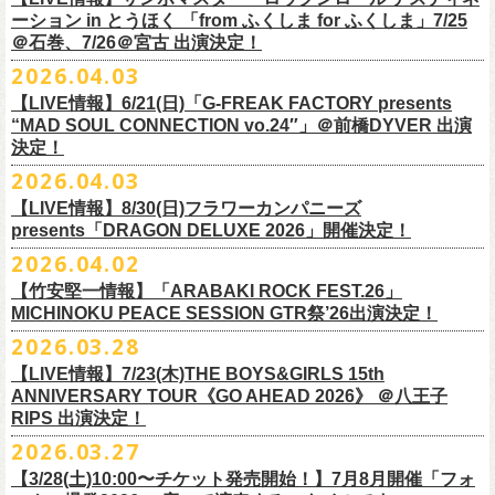
一般チケット前売5,000円/ 当日5,500円
ネクストロード 03-5114-7444 (平日14～18時)
ーション in とうほく 「from ふくしま for ふくしま」7/25
https://rainbowhill.jp/
＊鶴オフィシャルサイト：
https://afrock.jp/
ーーーーー
＠石巻、7/26＠宮古 出演決定！
鈴木実貴子ズ自主企画イベント『心臓の騒音』にフラワーカンパニーズ
2026.04.03
・7月2日(木)＠荻窪TOP BEAT CLUB
＜振替公演・チケットの払い戻しについて＞
の出演が決定！
*ワンマン
【LIVE情報】6/21(日)「G-FREAK FACTORY presents
・現在、振替日程、および各公演のチケット払い戻しに関する詳細を調
本日よりオフィシャル先行もスタート！どうぞお見逃しなく〜
本日4月23日(木)に結成37周年を迎えたフラワーカンパニーズ、自身初と
OPEN：19:00 / START：19:30
“MAD SOUL CONNECTION vo.24″」＠前橋DYVER 出演
整しております。 決定次第、改めて各バンドの公式サイトおよび公式
なるクラブクアトロ・ワンマンツアーの開催が決定！
決定！
前売：¥5,000 / 当日：¥5,500 ＋1DRINK(¥700)
SNS等にてご案内いたしますので、今しばらくお待ちください。
◎鈴木実貴子ズ自主企画イベント『心臓の騒音』
https://topbeatclub.com/schedule/?month=202607
2026.04.03
・お手持ちのチケット（紙・電子共に）は、詳細が発表されるまでその
日程：12月3日(木)
◎フラワーカンパニーズ 「フラカンのクアトロツアー2026」
まま大切に保管していただきますようお願い申し上げます。振替公演や
【LIVE情報】8/30(日)フラワーカンパニーズ
時間：開場 18:30 開演 19:00
10/10(土)渋谷クラブクアトロ OPEN 16:15 START 17:00 問：ネク
払い戻しの際に必要となります。
presents「DRAGON DELUXE 2026」開催決定！
会場 ：新代田FEVER
ストロード
2026.04.02
料金：4,500円（税込/ドリンク代別/整理番号有）
10/24(土)広島クラブクアトロ OPEN 16:15 START 17:00 問：キャ
改めて万全の体制で、鶴とともにライブをお届けできたらと思いますの
出演：鈴木実貴子ズ / フラワーカンパニーズ
ンディー・プロモーション
【竹安堅一情報】「ARABAKI ROCK FEST.26」
で、ご理解のほど、何卒宜しくお願い致します。
フラワーカンパニーズのベーシスト兼リーダー兼社長、グレートマエカ
一般チケット発売日：8月23(土)
MICHINOKU PEACE SESSION GTR祭’26出演決定！
10/25(日)梅田クラブクアトロ OPEN 15:15 START 16:00 問：清水
ワの57歳の誕生日を記念し、7年ぶりの奄美大島で、誕生日会&前夜祭開
問い合わせ：VINTAGE ROCK std. 03-5787-5350 （平日12:00～17:00）
音泉
2026.03.28
催決定!
https://vintage-rock.com/
11/1(日)名古屋クラブクアトロ OPEN 15:15 START 16:00 問：JAIL
お待たせしました！怒髪天との恒例”ジャンピング乾杯TOUR”、もちろん
【LIVE情報】7/23(木)THE BOYS&GIRLS 15th
HOUSE
今年も開催決定！
ANNIVERSARY TOUR《GO AHEAD 2026》 ＠八王子
◎「フォークの爆発2026 ミニマル巡業 ～うたとギターとコーラスと～
＜全公演共通＞
みんなで足腰鍛えて挑みます〜
【オフィシャルサイト先行】
RIPS 出演決定！
GMBD前夜祭」
チケット料金：前売￥5,700(税込/ドリンク代別途要)
◎「レッツけんこうアンブレラチャーム」（ランダム）
受付期間：04/25(土)20:00～04/30(木)23:
59
2026.03.27
※ミニマル巡業とは『新たな試みとして歌とアコースティックギター一
※高校生以下は当日¥2,000キャッシュバック（当日年齢を証明できるも
価格：￥500(税込)
本日よりHP先行も受付スタート！お見逃しなく！！
▼受付URL
本とコーラスと小物の楽器などで構成するライヴ』です
【3/28(土)10:00〜チケット発売開始！】7月8月開催「フォ
の（学生証、保険証など）のご提示が必要となります）
仕様：チャーム4種（けいくん、まーちゃん、けんちゃん、
こにし）/アル
https://eplus.jp/suzukimikiko-
1203-flowercompanyz/
日時：2026年9月26日(土) 開場17:00 開演18:00