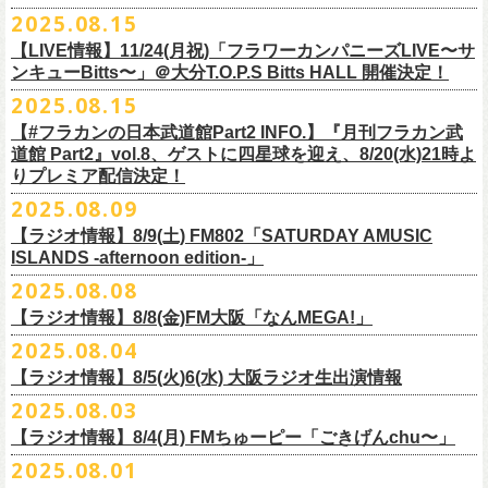
本番を3日後に控えた４人でのお喋り、どうぞお楽しみに！
が響き渡った。“星のブルペン”での、夜空から降り注ぐ星の光のような照
2025.08.15
■8月24日(日) 7:00～10:00 TOKAI RADIO（FM929）『Morning
明演出も忘れがたい。
【LIVE情報】11/24(月祝)「フラワーカンパニーズLIVE〜サ
Delight』
◎「フラカンの日本武道館 Part2 オフィシャルガチャ」
武道館公演チケットは、9/19(金)
まで各プレイガイドにて前売チケット発
もちろん“深夜高速”や“感情七号線”、“馬鹿の最高”“真冬の盆踊り”といっ
ンキューBitts〜」＠大分T.O.P.S Bitts HALL 開催決定！
＊グレートマエカワ インタビューOA
1回：500円(税込)
売中！
た、それ以前発表の名曲たちも会場を盛り上げる。「久々の曲を」とい
2025.08.15
https://www.tokairadio.co.jp/program/md/
全16種類
また、フラカン武道館応援企画として四星球とPIGGSが出演、
9/18(木)高
う紹介と共に、1998年発表のアルバム『マンモスフラワー』の最後に収
BRAHMAN ｢tour viraha 2026｣の
※フィギュア・チェキ・トートの引換券が出た時は、当日中にお引
【#フラカンの日本武道館Part2 INFO.】『月刊フラカン武
き換
円寺HIGHで開催される「SET YOU FREE〜VS SERIES」にグレートマ
録された“虹の雨あがり”が始まった瞬間には、観客たちからどよめきにも
3月22日(日) 愛知 名古屋ReNY limited公演にフラワーカンパニーズの出演
道館 Part2』vol.8、ゲストに四星球を迎え、8/20(水)21時よ
えください。
エカワがDJで出演決定！
フラカン武道館チケットの最後の手売り販売も
似た歓声が上がった。＜いつまでもそう どこまでもそう これからも
が決定しました！
りプレミア配信決定！
【 フィギュア 】4体セット , 高さ:最大8cm
実施！
きっとそうさ／うまくいく事もあって うまくいかない事はないのさ＞
【 チェキ 】1枚
2025.08.09
――そう歌う“虹の雨あがり”を今、武道館で歌いたいと思ったバンドの心
◎BRAHMAN ｢tour viraha 2026｣
【 トート 】高さ35 × 底幅39 × マチ10 cm , 素材:綿100% キャンパス
合わせてお見逃しなく！
が、とても強くて、優しくて、頼もしい。
日時：3月22日(日) 17:00open 18:00start
【ラジオ情報】8/9(土) FM802「SATURDAY AMUSIC
【 アクリルキーホルダー 】本体部分:最大 縦56 × 横30 × 厚さ3 mm
個人的にこの日のハイライトは、本編の終盤で披露された“最後にゃなん
ISLANDS -afternoon edition-」
会場：愛知 名古屋ReNY limited
【 マスキングテープ 】テープ幅30mm , 5m巻き , 材質:紙
＜番組情報＞
とかなるだろう”だった。2017年発表のアルバム『ROLL ON 48』に収録
出演：BRAHMAN,、フラワーカンパニーズ
2025.08.08
■8月9日(土) 12:00〜18:00 FM802「SATURDAY AMUSIC ISLANDS -
【 フォンタブ 】本体部分:55 × 55 mm , 材質:ポリエステル+TPU強化布 ,
『月刊フラカン武道館 Part2』武道館直前スペシャル
された楽曲。このアルバムは前回の武道館公演のあとにリリースされた
チケット料金：3500円(税込/ドリンク代別途要)
【ラジオ情報】8/8(金)FM大阪「なんMEGA!」
afternoon edition-」
金属Dカン
9月17日(水)21:00〜生配信
最初のアルバムであり、そして、このアルバムから再びフラカンは自主
一般チケット発売日：10月4日(土) 10:00
＊グレートマエカワ コメントOA（グレートマエカワの勝手にtop3 / 13〜
2025.08.04
【 缶バッジセット 】2個組 , 直径32mm
本番URL：
https://www.youtube.com/live/ND1cdsaWaZI
レーベルでの活動に戻った。そんな時期に歌われた＜最後の最後の最後
問い合わせ：ジェイルハウス 052-936-6041 www.jailhouse.jp
■8月8日(金) 12:00〜15:00 FM大阪「なんMEGA!」
14時台）
10月25日＠熊本Djangoを皮切りに30箇所31公演を回る全国ワンマンツア
には 絶対なんとかなるんだぜ＞というフレーズは、この2025年の武道
【ラジオ情報】8/5(火)6(水) 大阪ラジオ生出演情報
＊グレートマエカワ インタビューOA
https://funky802.com/saipm/
ー「フラカンのチョイナチョイナ’25/’26」の10月〜12月公演分の一般チ
＊アーカイブ配信中！
館の観客席にいる僕にとって、未来への希望のメッセージのように響い
https://www.fmosaka.net/_sites/16782390
2025.08.03
■8月5日(火)15:00〜18:00 FM COCOLO「MARK’E MUSIC MODE」
ケットが8月30日(土)より発売スタート！
■vol.0 番組スタート直前スペシャル
た。「絶対になんとかなる」――そう歌うロックバンドが、武道館のス
【ラジオ情報】8/4(月) FMちゅーピー「ごきげんchu〜」
＊オクノマサヒコ（オクノシンヤ／グレートマエカワ） 生出演(16:00台
ゲスト：スキマスイッチ
テージで、とても人間くさく、それでいて光に照らされながらロックを
出演予定）
2025.08.01
9/20(土)開催の日本武道館公演を経て、さらに勢いを増してまわるフラカ
https://www.youtube.com/watch?
v=BR4CmNuGCLg&t=28
演奏している。これって、シンプルに奇跡じゃないか。
■8月4日(月)14:00〜17:00 FMちゅーピー「ごきげんchu〜」