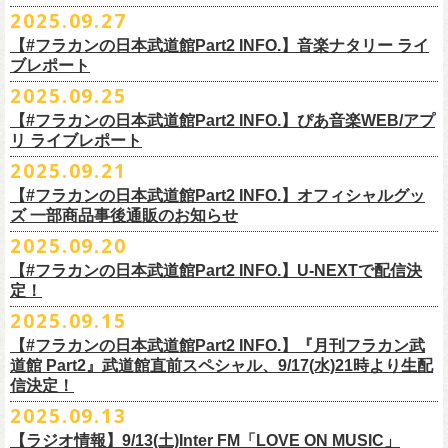
◎ワンマンツアー「フラカンのチョイナチョイナ’25/’26」 ポスター
◎「ゾロ目だョ全員集合!〜フラカン33年、野音99年〜」
2022.9.23 日比
＊＊＊＊＊＊
長州小力
2025.09.27
主催：音楽と人編集部
https://ongakutohito.com/
樋口豊さん59歳の誕生日2日前の開催となる今企画、
会場：新代田LIVE HOUSE FEVER
価格：900円(税込) *送料別
谷野外大音楽堂
まーな
出演は、トークイベントでお馴染みの〈プロ野球大好きミュージシャ
一般チケット発売日：前売 ￥5,500（税込／D代別）※お土産ステッカー
【#フラカンの日本武道館Part2 INFO.】音楽ナタリー ライ
＊サイズ：B2（515mm×728mm）
年末恒例FM802主催のロック大忘年会「FM802 ROCK FESTIVAL RADIO
ン〉たちを中心としたスペシャルバンド（グレートマエカワが参加）、
ブレポート
付き
＊販売期間：2025年10月30日(木)9:00 〜 ※在庫が無くなり次第終了
③12/4(木)配信開始予定
10月25日＠熊本Djangoを皮切りに30箇所31公演を回る全国ワンマンツア
CRAZY 2025」最終日12/29(月)、怒髪天がハウスバンドとなり、一夜限り
2月7日（土）
POLYSICS、そしてフラワーカンパニーズ。
※保護者同伴に限り高校生以下入場可能、当日￥2,
000キャッシュバック
＊2025年11月上旬〜発送予定
2025.09.25
◎ フラワーカンパニーズ「神さまツアー」～年末恒例磔磔2デイズ～ 1
ー「フラカンのチョイナチョイナ’25/’26」の2026年1月〜３月公演分
のスペシャルセッション企画「
FM802＆怒髪天 presents レディクレ歌合
■9月27日(土)公開 音楽ナタリー
◆音楽◆
（当日年齢を証明できるもの（学生証、
保険証等）のご提示が必要）
＊発送方法：宅急便
日目 2023.12.13 京都磔磔
（2/21＠大分公演を除く）
の一般チケットが10月18日(土)より発売スター
【#フラカンの日本武道館Part2 INFO.】ぴあ音楽WEB/アプ
戦」を開催。
＊9/20(土)「フラカンの日本武道館 Part2 〜超・今が旬〜」ライブレポー
矢井田瞳
前売りチケットなど本公演の詳細は、『音楽と人』のWebサイト
チケット発売日：11月15日(土)
リ ライブレポート
◎ フラワーカンパニーズ「神さまツアー」～年末恒例磔磔2デイズ～ 2
ト！
このスペシャルステージに、グレートマエカワがサポートメンバーとし
ト掲載
ホフディランカルテット
（
https://ongakutohito.com/
）にて、10月下旬ごろにお知らせされます。
問い合わせ：LIVE HOUSE FEVER TEL：03-6304-7899
☆ニワトリ堂 ＞
https://flowercompanyzinc.stores.jp/
日目 2023.12.14 京都磔磔
これにて全公演分のチケットが発売となります。
て参加することが決定しました！
2025.09.21
インナージャーニー
http://www.fever-popo.com/
■9月25日(木)公開 ぴあ音楽WEB/アプリ
9/20(土)開催の日本武道館公演を経て、さらに勢いを増してまわるフラカ
｢フラワーカンパニーズ、10年ぶり2度目の日本武道館ワンマンで示した
ポニーテールリボンズ
【#フラカンの日本武道館Part2 INFO.】オフィシャルグッ
どうぞお楽しみに！
＊9/20(土)「フラカンの日本武道館 Part2 〜超・今が旬〜」ライブレポー
■U-NEXT問い合わせ：
https://help.
unext.jp/info-video/detail/
info403b
ンの全国ツアー、
どうぞお楽しみに！
◎「FM802 ROCK FESTIVAL RADIO CRAZY 2025」
転がり続ける“バンドの未来”｣
仮面女子
ズ 一部商品事後通販のお知らせ
＊ファンクラブ優先チケット販売のご案内はファンクラブよりご登録ア
ト掲載
日程：2025年12月29日(月)
https://natalie.mu/music/news/641285
ex.KNU
◎音楽と人＆僕たちプロ野球大好きミュージシャンpresents「神田ナイト
2025.09.20
ドレスにメールでご案内しております
＊大分公演の身、諸事情により10/25(土）からの発売に変更になりました
会場：インテックス大阪
カーニバル」〜樋口豊59th BIRTHDAY LIVE〜
「今のフラカン」の圧倒的な底力 2度目の日本武道館、最高のお祭り騒
【#フラカンの日本武道館Part2 INFO.】U-NEXTで配信決
＊「
FM802＆怒髪天 presents レディクレ歌合戦」
◆お笑いステージ◆
◎「みんなの祭り X’mas SPECIAL」
日時：:2026年1月22日（木）開場/開演: 18:00/19:00（予定）
ぎ【ライブレポート】
定！
◎フラワーカンパニーズ ワンマンツアー「フラカンのチョイナチョイ
[出演]怒髪天 and more!!!!
レイザーラモン
日時：2025年12月23日(火) 開場 17:15 開演 18:00
会場：KANDA SQUARE HALL
https://lp.p.pia.jp/article/news/438272/index.html
2025.09.15
ナ’25/’26」
[Support Member]
ジョイマン
会場：名古屋DIAMOND HALL
出演：樋口豊スペシャルセッション（メンバー：樋口豊、イノウエアツ
2025年
Ba:グレートマエカワ（フラワーカンパニーズ）
【#フラカンの日本武道館Part2 INFO.】『月刊フラカン武
囲碁将棋
出演：
シ、ウエノコウジ、グレートマエカワ、MOBY and more…）
10月25日(土) 熊本Django 16:30/17:00
Key:奥野真哉(ソウル・フラワー・ユニオン)
道館 Part2』武道館直前スペシャル、9/17(水)21時より生配
nobodyKnows＋
フラワーカンパニーズ
10月26日(日) 長崎ホンダ楽器 15:30/16:00
※タイムテーブル、他出演者（ゲストボーカル）など詳細は後日発表と
信決定！
2月8日（日）
中村耕一 (ex. JAYWALK）
POLYSICS
11月3日(月・祝) 渋谷duo MUSIC EXCHANGE 15:15/16:00
なります
2025.09.13
◆音楽◆
OSAKA ROOTS
主催・企画／（株）音楽と人
11月8日(土) 徳島club GRINDHOUSE 16:30/17:00
フラワーカンパニーズ
ET-KING
制作／com agent
【ラジオ情報】9/13(土)Inter FM「LOVE ON MUSIC」
11月9日(日) 米子AZTiC laughs 15:30/16:00