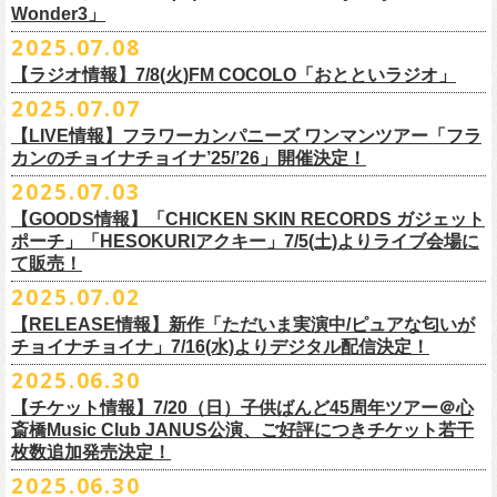
一般チケット発売日：
Wonder3」
③この
#フラカン
キャンペーンポストをリポストしてください
ゲスト：スキマスイッチ
◎7/16(水)デジタルリリース
10/25〜12/22公演＞8月30日(土)
◎「FUNKIST & RED JETS & MAIRO 25th Anniversary LIVE」
encore
2025.07.08
https://www.youtube.com/watch?
＊「ただいま実演中 / ピュアな匂いがチョイナチョイナ」
v=BR4CmNuGCLg&t=28
■7月11日(金) 14:00〜18:45 エフエム長崎「Fly-Day Wonder3」
1/17〜3/14公演＞10月18日(土)
日程：2025年10月5日(日) OPEN 16:00 START 16:25
EN1 涙よりはやく走れ
上記①②③を行って、キャンペーンへの応募が完了。
https://SPACESHOWERFUGA.lnk.
to/tadaima_pure
【ラジオ情報】7/8(火)FM COCOLO「おとといラジオ」
＊鈴木圭介、グレートマエカワ コメントOA！
会場：富山MAIRO
EN2 はぐれ者讃歌
抽選で、合計6名様にスペシャルグッズを
プレゼントいたします！
■vol.1
https://www.fmnagasaki.co.jp/program/wonder3/
2025.07.07
出演：フラワーカンパニーズ、FUNKIST、RED JETS、THE
EN3 真冬の盆踊り
■7月8日(火)18:00〜19:00 FM COCOLO「おとといラジオ」
ゲスト：加藤ひさし、古市コータロー(THE COLLECTORS)
＊「ザッツオーライ」
SANDMA（O.A）
【LIVE情報】フラワーカンパニーズ ワンマンツアー「フラ
＊鈴木圭介、グレートマエカワ コメントOA！
9/20(土)「フラカンの日本武道館 Part2 〜超・今が旬〜」開催に向け、た
https://www.youtube.com/watch?
https://SPACESHOWERFUGA.lnk.
v=kTtAgK2Iq4A&t=2345s
to/thatsallright
カンのチョイナチョイナ’25/’26」開催決定！
チケット料金：前売:¥5000 ※入場時別途ドリンク代¥600要
encore2
https://x.com/ototoi_radio
くさんの人にフラカンの魅力を届けてくださいね！
2025年9月20日(土)開催、フラワーカンパニーズ日本武道館ワンマンライ
プレイガイド：
https://eplus.jp/sf/detail/4369140001
EN4 NUDE CORE ROCK’N’ROLL
2025.07.03
ブ「フラカンの日本武道館 Part2 〜超・今が旬〜」オフィシャルグッズ
■vol.2
＊「すべての若さなき野郎ども」
スペシャルグッズ内容；
を一挙公開！
ゲスト：Hump Back
https://SPACESHOWERFUGA.lnk.
to/subetenowkasanakiyaroudomo
【GOODS情報】「CHICKEN SKIN RECORDS ガジェット
◎世界でひとつだけのフラカンオリジナルTシャツ（「フラカンの日本武
そして、本日より、事前通販受付をスタートいたします。
https://www.youtube.com/watch?
v=6XTayyWwFP0&t=6s
ポーチ」「HESOKURIアクキー」7/5(土)よりライブ会場に
道館 Part2」ライブ写真をプリント・デザインしたTシャツ）：1名様
て販売！
＊「友達100万人」
◎「フラカンの日本武道館 Part2」グッズ サイン入り（何が届くかはお
一部商品は製造に時間を要するため、7/22(火)より生産開始となります。
■vol.3
https://SPACESHOWERFUGA.lnk.
to/tomodachihyakumannin
2025.07.02
フラワーカンパニーズ 新作グッズが登場！
楽しみ）：5名様
それを踏まえ、【7/21(月祝)23:59まで】にご注文いただいた超早期ご購
ゲスト：根本要（スターダスト☆レビュー）
◎うつみようこ＆YOKOLOCO BAND
【RELEASE情報】新作「ただいま実演中/ピュアな匂いが
入対象の方には、確実にお届け＆超早期ご注文特典ステッカー（裏面に
https://www.youtube.com/watch?
v=OMoBtAjSn-w
日時：12/23(火)Open 18:00 / Start 19:00
チョイナチョイナ」7/16(水)よりデジタル配信決定！
充電器やケーブル、モバイルバッテリーなどまとめて持ち運びできる
※キャンペーン参加にはXアカウントが必要となります。
メンバーからのお礼メッセージ入り）をお付けいたします！
会場：京都磔磔
2025.06.30
「CHICKEN SKIN RECORDS ガジェットポーチ」、
※賞品の選択は出来ません。予めご了承ください。
■vol.4：山里亮太（南海キャンディーズ）
フラワーカンパニーズが20枚目のアルバム『正しい哺乳類』
を今年1月に
チケット料金：前売¥5000 / 当日¥5500
7/9(水)に発売する企画アルバム『HESOKURI ～オリジナルアルバム未収
【チケット情報】7/20（日）子供ばんど45周年ツアー＠⼼
7/22(火)以降のご注文＆公演当日ご購入の方にもなるべくお届けできるよ
https://youtube.com/live/_ipE-
Na37yY
リリースしたばかりの中、早くも新曲2曲を制作！
チケット取り扱い：
録集～』発売を記念した「HESOKURIアクキー」、
斎橋Music Club JANUS公演、ご好評につきチケット若干
★応募方法
う製作したいと思いますが、商品によって、場合によっては完売となる
そのタイトルは「ただいま実演中」と「
ピュアな匂いがチョイナチョイ
・磔磔店頭（販売中）
こちらの2種を
7/5(土)フラワーカンパニーズ アコースティック・ワンマ
枚数追加発売決定！
1.キャンペーン公式ページ
https://flowercompanyz.mixlist.app/
にアクセ
可能性がございます。ご希望の方はどうぞお早めにご注文ください！
■vol.5
ナ」。
・7/12(土)10:00〜7/24(木)23:59 イープラスプレオーダー
ンツアー 「フォークの爆発2025～座って演奏するスタイルです～」＠
喜
2025.06.30
スします。
ゲスト：大槻ケンヂ（筋肉少女帯/特撮/オケミス）
出来立てほやほやの今2曲をダブルAサイドシングルとして7/
16(水)にデジ
・8/9〜 一般発売（イープラス）