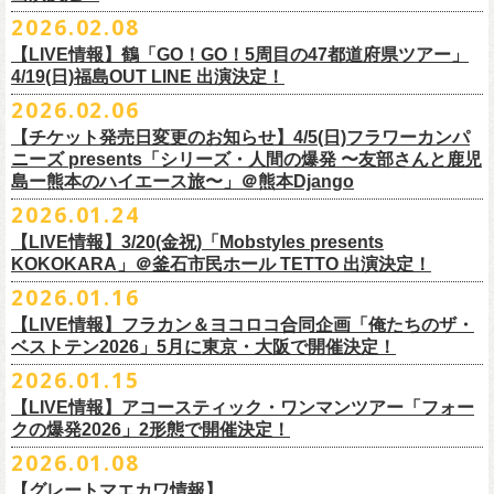
チケット料金：
・宮崎朝子（SHISHAMO）
お肉をたっぷり味わいながら、生の音楽に酔いしれる「ニクオン」
。今
トにて”皆勤風呂ントアクト”として皆さんをお迎えします。
フラカンの出演は6月20日(土)になります。
一般チケット発売日：5月23日(土) 10:00
2026.02.08
日時：2026年4月30日(木) 開場18:15／開園19:00
一般チケット発売日：3月28日(土)
前売 ¥5,500(税込/ドリンク代別）
・山田将司＆菅波栄純（THE BACK HORN）
2026年5月に奈良と岐阜で開催、SCOOBIE DOを迎えお届けするフラワ
【公演詳細】
年もお楽しみください！
どうぞお楽しみに♨️
どうぞお楽しみに！
問い合わせ：JAILHOUSE(052)936-6041 /
https://www.jailhouse.jp/live/
会場：恵比寿
LIQUIDROOM
U-22割 ￥4,500(税込/ドリンク代別/身分証持参必須（コピー不可/公演当
【LIVE情報】鶴「GO！GO！5周目の47都道府県ツアー」
ーカンパニーズが不定期で行なっている２マンライブ企画「シリーズ・
公演タイトル：第11回！ 僕たち、プロ野球大好きミュージシャンです！
オフィシャルホームページ：
https://www.
nikuon.com/top
dragondeluxe2026/
チケット料金：前売り¥5,700(税込/整理番号付/ドリンク代別途要) *記念バ
◎「フォークの爆発2026 ミニマル巡業 〜うたとギターとコーラスと〜」
日提示できない場合は一般価格チケットとの差額分をお支払いいただき
4/19(日)福島OUT LINE 出演決定！
「ホフディラン 春のベースまつり」に今年もグレートマエカワの出演が
人間の爆発」の一般チケット発売が3/8(日)10:00よりスタート！
日時・会場：3月17日（火）新宿ロフトプラスワン
お問い合わせ：ニクオン実行委員会 info＠
nikuon.com
◎「OTODAMA’26」
◎『
YATSUI FESTIVAL! 2026
』
ッヂ付
6/28(日) 札幌musica hall cafe 開場15:30/開演16:00 問：浮雲社中
ます)
決定！
ますます充実のライブを展開している両者によるガチンコ対バン、熱す
2026.02.06
（http://www.loft-prj.co.jp/PLUSONE/）
日時：5月4日(月祝)、5日(火祝) 開場10:00 / 開演11:00
日程：
2026
年
6
月
20
日（土）、
6
月
21
日（日） ※フラワーカンパニーズ
＊フラワーカンパニーズファンクラブ「ヤングフラワーズ」優先販売を
鶴「GO！GO！5周目の47都道府県ツアー」4/19(日)福島OUT LINE 公演
一般チケット発売日：2026年3月15日(日)10:00
チケット料金：4,800円（税込/整理番号付/ドリンク代別）
※１人１枚※未就学児入場不可/小学生以上チケット必要
ぎるステージになること必至！
開場／開演： 18:15／19:00
＊フラワーカンパニーズの出演は5月5日(火祝)のみ
の出演は6/20(土)のみ
【チケット発売日変更のお知らせ】4/5(日)フラワーカンパ
予定しています。次号会報誌にご案内を同
封します
にフラワーカンパニーズの出演が決定！
プレイガイド：
※高校生以下は当日¥2,000キャッシュバック（
当日年齢を証明できるも
一般チケット発売日：2026年6月6日(土)
◎「ホフディラン 春のベースまつり2026」
どうぞお見逃しなく〜
出演ミュージシャン： ※五十音順
会場：大阪・泉大津フェニックス
開場
ニーズ presents「シリーズ・人間の爆発 〜友部さんと鹿児
/
開演（両日）：
11:30
チケットぴあ
の（学生証、保険証など）
のご提示が必要となります）
＊ライブハウス会場限定店頭先行：4/4(土) 12:00〜19:00
日時：2026年5月20日(水) OPEN 18:30 / START 19:00
イノウエアツシ（ニューロティカ／横浜DeNAベイスターズ）、ウエノコ
島ー熊本のハイエース旅〜」＠熊本Django
その他詳細→
https://shimizuonsen.com/otodama/26/
会場
: Spotify O-EAST / Spotify O-WEST / Spotify O-nest 5F / Spotify O-
◎鶴「GO！GO！5周目の47都道府県ツアー」
イープラス
一般チケット発売日：3月28日(土)10:00
・クラブカウンターアクション宮古店頭
会場：新代田FEVER
ウジ（the HIATUS、Radio
nest 6F / Spotify O-Crest
2026.01.24
日時：2026年4月19日(日) 開場15:30 / 開演16:00
ローソンチケット
〒027-0083 岩手県宮古市大通２丁目６－１１
出演：ホフディラン
◎フラワーカンパニーズpresents『シリーズ・
人間の爆発』
Caroline／広島東洋カープ）、オカモト”MOBY”タクヤ (SCOOBIE DO ／
duo MUSIC EXCHANGE /
clubasia / LOFT9 shibuya / WOMBLIVE /
会場：福島OUT LINE
ネクストロード 03-5114-7444（平日14:00〜18:00）
プレイガイドなど詳細はライブページにてご確認くださ
【LIVE情報】3/20(金祝)「Mobstyles presents
6月から開催するフラワーカンパニーズのアコースティック企画の新たな
*
注意事項
ゲストベーシスト：ウエノコウジ（the HIATUS / Radio Caroline)、グレ
MLB解説者)、グレート
shibuya 7thFLOOR
出演：鶴、フラワーカンパニーズ
KOKOKARA」＠釜石市民ホール TETTO 出演決定！
い
https://flowercompanyz.com/live/
試みとなる歌とアコースティックギター一本とコーラスと小
物の楽器な
東北地方在住者のみの先着販売となります
ートマエカワ (フラワーカンパニーズ
) 、junko（打首獄門同好会）、and
・5月30日(土) 開場 16:30 / 開演 17:00
マエカワ（フラワーカンパニーズ／中日ドラゴンズ）、樋口豊
主催
:
やついいちろう
チケット料金：¥4800(税込/オールスタンディング/ドリンク代別途要)
どで構成するライヴ「フォークの爆発2026 ミニマル巡業 〜うたとギター
2026.01.16
１人１枚のみ購入可能
more,,,
会場：奈良NEVER LAND
（BUCK∞TICK／阪神タイガース）
他出演者、チケットなど詳細：以下よりご確認ください
一般チケット発売日：2月21日(土)
とコーラスと〜」の一般チケット発売が3/8(日)10:00よりスタート！
住所記載の身分証確認持参の上、
それぞれのライブハウス店頭にて販売
来場チケット：前売り：¥5,300+1drink 当日：¥5,800+1drink
出演：フラワーカンパニーズ/SCOOBIE DO
【LIVE情報】フラカン＆ヨコロコ合同企画「俺たちのザ・
司会：金光裕史（音楽と人編集部／阪神タイガース）
◎「モンキーTシャツ」
【YATSUI FESTIVAL! 2026 WEB INFORMATION】
問い合わせ：GIPお問合せフォーム→
https://www.gip-web.co.jp/t/info
します
配信チケット：前売り配信視聴券：¥3,000
ベストテン2026」5月に東京・大阪で開催決定！
チケット料金：前売り¥5.200(税込/D別/整理番号付)
6月から開催するフラワーカンパニーズのアコースティック企画の新たな
料金：前売￥4,000 ※税込／要1オーダー（500円以上）
価格：￥3,700(税込)
オフィシャルサイト：
https://yatsui-fes.com
◎「フォークの爆発2026 ミニマル巡業 〜うたとギターとコーラスと〜」
購入は現金のみとなります
当日・アーカイブ配信視聴券：¥3,500
一般チケット発売日：2026年3月8日(日)
試みとなる歌とアコースティックギター一本とコーラスと小
物の楽器な
チケット発売日：2月28日（土）11時〜
2026.01.15
ボディ：ビッグシルエット
オフィシャルX：
https://x.com/YATSUIFES
＊ミニマル巡業とは『
新たな試みとして歌とアコースティックギター一
転売は固く禁止とさせていただきます
＊お得な来場＆配信チケット：前売り：¥7,000+1drink
プレイガイド：
どで構成するライヴ「フォークの爆発2026 ミニマル巡業 〜うたとギター
※購入枚数制限あり／お一人様2枚まで
カラー：ホワイト、アシッドブルー
オフィシャルFacebook：
https://www.facebook.com/YATSUIFES
【LIVE情報】アコースティック・ワンマンツアー「フォー
本とコーラスと小
物の楽器などで構成するライヴ』です
公演当日も身分証を確認させて頂きます（U-22割も同様）
チケット発売：
イープラス
とコーラスと〜」に札幌公演の追加が決定！
※チケットの整理番号順での入場となります。
素材 ： 綿100％
オフィシャルInstagram ：
https://www.instagram.com/yatsuifes/
クの爆発2026」2形態で開催決定！
6/8(月)京都・紫明会館 18:30/19:00 問：SOLE CAFE
当日11:30〜整列開始いたします
ホフディランオフィシャルFC先行(抽選)：3/19(木)
12:00-3/22(日) 23:59
チケットぴあ
販売URL
サイズ：S / M / L / XL
2026.01.08
6/10(水)広島・東広島 西条公会堂 18:30/19:00 問：キャンディープロモ
近隣のご迷惑になるためそれ以前のお並びは禁止とさせていただき
ます
一般発売その他情報は
ローソンチケット Ｌコード：56253
◎「フォークの爆発2026 ミニマル巡業 〜うたとギターとコーラスと〜」
https://eplus.jp/sf/detail/4487570001-P0030001
＜製品サイズ＞
YATSUI FESTIVAL! 2026お問合せ：Spotify O-EAST：03-5458-4681
ーション広島
その他詳細：
https://www.gip-web.co.jp/schedule/detail/8491#13568
特設サイトにて→
https://hoff.jp/e/
bs26/
【グレートマエカワ情報】
問い合わせ：奈良NEVER LAND
http://nara-neverland.
com/pc/info.html
＊ミニマル巡業とは『
新たな試みとして歌とアコースティックギター一