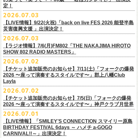
また払い戻しのご希望の方は、大変お手数ですが、来月8月末までに、
定！
福島県公演
・ファンクラブ優先でご購入の方は ヤングフラワーズ
開場15:30 開演16:00
2026.07.03
flocommail@youngflowers.jp まで
↓
【LIVE情報】9/22(火祝)「back on live FES 2026 能登半島
・プレイガイドでご購入の方は flowerotegami@gmail.com まで
災害復興支援 」出演決定！
◎フラワーカンパニーズ 「フラカンのクアトロツアー
ご連絡いただきますようお願い致します。
＜振替日程＞
2026.07.03
2026」
◎チャリティーグッズ「思いのチャーム」（*リフレクターチャーム）
ご来場くださる皆様はどうぞお気をつけて会場までいらしてください。
【ラジオ情報】7/6(月)FM802「THE NAKAJIMA HIROTO
■2026年12月18日（金） 鶴 5周⽬の47都道府県ツアー「鶴フェスへの
価格：各600円（税込）
11月1日、2日に@Zepp DiverCity Tokyoで開催されるSHELTER35周年を
SHOW 802 RADIO MASTERS」
道」福島県公演
・10/10(土)渋谷クラブクアトロ OPEN 16:15 START 17:00 問：ネ
カラー：白、緑、赤オレンジ
締めくくるファイナル2DAYSイベント「SHELTER 35th Anniversary
フラワーカンパニーズ メンバー、スタッフ一同
2026.07.02
開場18:30 開演19:00
クストロード
Finale ” ZeppがSHELTERになります ” 」のDAY2にフラワーカンパニーズ
■7月6日(月)14:00〜17:51 FM802「THE NAKAJIMA HIROTO SHOW 802
会場：福島県・OUTLINE 出演：鶴 / フラワーカンパニーズ
チケットぴあ
【チケット追加販売のお知らせ】7/11(土)「フォークの爆発
の出演が決定！
RADIO MASTERS」
9/19(土)開催「いしがきMUSIC FESTIVAL2026」に出演決定！
※開場開演時間が変更になります。ご注意ください。
イープラス
2026 〜座って演奏するスタイルです〜」郡上八幡Club
SHELTER35周年を締めくくるファイナルをサバシスターと一緒にお祝い
＊鈴木圭介、グレートマエカワ 生出演(17:00台出演予定）
今年はマチナカステージにてアコースティックライブの出演となりま
詳細：
https://afrock.jp/live/
21483/
ローチケ
Layla
させていただきます！
https://funky802.com/masters/
す。
2026.07.02
8/1(土)12:00よりチケット一般発売スタート！
・10/24(土)広島クラブクアトロ OPEN 16:15 START 17:00 問：キ
◎「SHELTER 35th Anniversary Finale ” ZeppがSHELTERになります ”
【チケット追加販売のお知らせ】7/5(日)「フォークの爆発
お待ちしております！
ーーーーーーーーーーー
ャンディー・プロモーション
DAY2」
2026 〜座って演奏するスタイルです〜」神戸クラブ月世界
＊振替公演にご来場が難しい方へ以下払い戻しのご案内です。
チケットぴあ
日時：2026年11月2日(月)
2026.07.01
◎「いしがきMUSIC FESTIVAL2026」
イープラス
会場：Zepp DiverCity Tokyo
日程：2026年9月19日(土)
【LIVE情報】「SMILEY’S CONNECTION スマイリー原島
ローチケ
＜払い戻し期間＞
出演：サバシスター、フラワーカンパニーズ
BIRTHDAY FESTIVAL 6days ～ ハメチ a-GOGO
会場：岩手県盛岡市盛岡城跡公園を中心に開催
チケット料金：オールスタンディング：¥3,935、２Ｆ指定：¥3,935 ※
7月13日 10:00～7月27日 23:59
◎「Handmade Rockふきん」
CARNIVAL!!～」出演決定！
チケット発売日：8月1日(土)12:00
・10/25(日)梅田クラブクアトロ OPEN 15:15 START 16:00 問：清
ドリンク代別 ※未就学児入場不可
価格：￥1,200(税込）
※TSURUKAI先行、
その他プレイガイドなどで4月19日福島公演のご購入