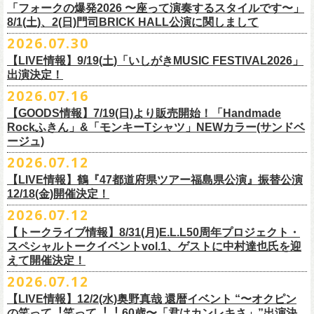
＠F.A.D YOKOHAMA 公演より販売開始致します。
「フォークの爆発2026 〜座って演奏するスタイルです〜」
8/1(土)、2(日)門司BRICK HALL公演に関しまして
こちらのグッズの売上全額を被災地復興など様々な支援を必要とされて
2026.07.30
令和8年熊本地震で被災された皆様には心よりお見舞い申し上げます
いる場所に寄付させていただきます。
【LIVE情報】9/19(土)「いしがきMUSIC FESTIVAL2026」
一日も早い復興、安全、安心が戻りますことを心よりお祈り申し上げま
支援金の寄付先、金額等につきましては、都度フラワーカンパニーズオ
出演決定！
す
フィシャルサイトにて改めてご報告致します。
2026.07.16
今週末8/1(土)、2(日)門司BRICK HALLにて予定しております「フォーク
皆さまのご安全と心身のご健康、被災地の一日も早い復旧・復興を心よ
【GOODS情報】7/19(日)より販売開始！「Handmade
の爆発2026 〜座って演奏するスタイルです〜」公演に関しまして、
Rockふきん」&「モンキーTシャツ」NEWカラー(サンドベ
りお祈り申し上げます。
本日現在開催させていただく予定です。
ージュ)
2026.07.12
7/19(日)「フォークの爆発2026 〜座って演奏するスタイルです〜」＠有
まだ九州地方では余震が続き、交通機関が麻痺している状況を鑑み、
【LIVE情報】鶴『47都道府県ツアー福島県公演』振替公演
楽町I’M A SHOW 公演より、またまたNEWグッズが登場！
もしチケットをお持ちの方で今回の公演へのご来場が難しい方につきま
12/18(金)開催決定！
エプロンからスタートした新たな企画「Handmade Rock」シリーズ第二
して、
2026.07.12
弾、「Handmade Rockふきん」の販売が決定！
そのまま未使用のチケットをお持ちいただけましたら、
延期となっておりました鶴『47都道府県ツアー福島県公演』の振替公演
そして、絶賛販売中の「モンキーTシャツ」にサンドベージュのボディに
【トークライブ情報】8/31(月)E.L.L50周年プロジェクト・
1年間（2027年8月まで）九州地方で今後発表されるワンマンツアー、ラ
が決定しました。
グリーンのプリントが夏らしいNEWカラーが追加！
スペシャルトークイベントvol.1、ゲストに中村達也氏を迎
イブで有効とさせていただきます。
合わせて、
振替公演にご来場が難しい方へ、
払い戻しのご案内もござい
ぜひチェックしてくださいね！
えて開催決定！
手続きなどは特にありませんが、入場整理番号のみ無効となりますこと
ますので、以下ご確認をお願い致します。
2026.07.12
（入場順最後のご案内となりますこと）、
何卒ご了承いただけますと幸いです。
＜延期日程＞
【LIVE情報】12/2(水)奥野真哉 還暦イベント “〜オクピン
■2026年4月19日（日） 鶴 5周⽬の47都道府県ツアー「鶴フェスへの道」
の笑って︕笑って︕︕ 60歳〜「君はカンレキさ」”出演決