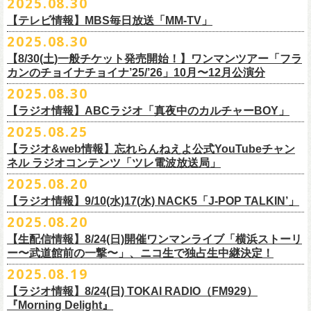
2025.08.30
うような、感動というもののさらに向こう側へ突き抜けていくような、
様々なアイテムが全16種類。ぜひお楽しみください！
サイズ：160（バニラのみ） / S / M / L / XL / XXL
【 受付期間 】
2月21日(土) 別府Copper Ravens 16:30/17:00
うつみようこ(vo)
素晴らしく爽快なライブだった。
＜製品サイズ＞
【テレビ情報】MBS毎日放送「MM-TV」
◆コンビニ(番号端末式)・銀行ATM・ネットバンキング決済
2月22日(日) 福岡CB 15:30/16:00
真城めぐみ(vo)
ライブの1曲目を飾ったのは、今年リリースの最新アルバム『正しい哺乳
160 ： 身丈62cm / 身幅46cm / 肩幅40cm / 袖丈18cm
9月22日(月) 17:00 ～ 9月27日(土) 22:59まで
2025.08.30
2月24日(火) 豊橋Club KNOT 18:30/19:00
中森泰弘(g)
■
9月
1日(月)27:20〜
MBS毎日放送「MM-TV」
類』収録の“少年卓球”。開演時間が来て、会場の照明が落ちて真っ暗にな
S ： 身丈65cm / 身幅49cm / 肩幅42cm / 袖丈19cm
◆クレジットカード決済
2月28日(土) 新潟GOLDEN PIGGS BLACK 16:30/17:00
【8/30(土)一般チケット発売開始！】ワンマンツアー「フラ
奥野真哉(key)
＊グレートマエカワ インタビューOA
り、照明が点滅しはじめ、野性的なビートが鳴り響く登場SE“Eeyo”が流
M ： 身丈69cm / 身幅52cm / 肩幅46cm / 袖丈20cm
9月22日(月) 17:00 ～ 9月30日(火) 22:59まで
3月1日(日) 金沢AZ 15:30/16:00
カンのチョイナチョイナ’25/’26」10月〜12月公演分
クハラカズユキ(dr)
※
リピート放送；
9/4(木)、9/5(金)、9/7(日)
れ出した瞬間から異様なほどの高揚感が会場を包み込み、そして竹安堅
L ： 身丈73cm / 身幅55cm / 肩幅50cm / 袖丈22cm
3月7日(土) HEAVEN’S ROCKさいたま新都心 16:30/17:00
チケット料金：前売 ¥5,500（税込／整理番号付／ドリンク代別途要）
2025.08.30
https://www.mbs.jp/mmtv/
一の目が醒めるようなギターから“少年卓球”が始まった瞬間に、もうこの
XL ： 身丈77cm / 身幅58cm / 肩幅54cm / 袖丈24cm
【 お届け 】
3月14日(土) 仙台darwin 16:30/17:00
※⾼校⽣以下は当⽇¥2,000 キャッシュバックします
#MMTV_mbs
日のフラカンの勝利は確定した――そんな気持ちになった。『正しい哺
【ラジオ情報】ABCラジオ「真夜中のカルチャーBOY」
XXL：身丈81cm / 身幅63cm / 肩幅57cm / 袖丈25cm
10月下旬発送予定
（当⽇年齢を証明できるもの（学⽣証、保険証など）のご提⽰
が必要と
10年ぶり2回目となる日本武道館公演『フラカンの日本武道館 Part2 〜
乳類』はこの10年をかけてフラカンが研ぎ澄ませてきたバンドサウンド
※上記サイズはあくまでも目安の寸法です
2025.08.25
チケット料金：¥5,200(税込/整理番号付/
ドリンク代別途要)
なります）
■8月30日(土) 、9月6日(土)、9月13日(土)
超・今が旬〜』を9月20日(土)
に開催するフラワーカンパニーズが、
今年1
とメッセージ性が高次元で結晶化した大傑作だが、その中でも、“少年卓
※全公演、高校生以下は当日¥2,000 キャッシュバック(当日年齢を証明で
【ラジオ&web情報】忘れらんねえよ公式YouTubeチャン
※チケットにスタンディングの記載がありますが、
当日は椅子あり自由
深夜2:00〜3:00 ABCラジオ「真夜中のカルチャーBOY」
月より月１配信のYouTube番組『月刊フラカン武道館 Part2』をスター
先行配信しておりました「ただいま実演中/ピュアな匂いがチョイナチョ
球”はポップで疾走感があり、初めてロックで高揚した瞬間をギュッと思
ネル ラジオコンテンツ「ツレ電波放送局」
きるもの(学生証、
保険証など)のご提示が必要となります)
席でのご案内となります。
※グレートマエカワ インタビューOA
ト、番組スタート直前スペシャルのvol.
0としてスキマスイッチ、第１回
イナ」を急遽CD化、ライブ会場にて販売がスタート！
い出させるような楽曲だ。10年ぶりの武道館とライブの1曲目を飾るに相
一般チケット発売日：
2025.08.20
券売状況により、
当日券でのご来場のお客様に後方にてスタンディン
https://abcradio.asahi.co.jp/mayoboy/
目のゲストとしてTHE COLLECTORSの加藤ひさし(vo)と古市コータロー
ぜひお手元に〜
応しい楽曲が最新アルバムに収められているという点で、今のフラカン
■8月25日(月)21:00公開
10/25〜12/22公演＞8月30日(土)
グをお願いする
場合もございます
(
g)、第２回目にHump Back、第３回目はスターダスト☆レビューの根本
の絶好調ぶり、そして、この10年間のフラカンが歩んだ道のりの豊かさ
【ラジオ情報】9/10(水)17(水) NACK5「J-POP TALKIN’」
忘れらんねえよ公式YouTubeチャンネル ラジオコンテンツ「ツレ電波放
1/17〜3/14公演＞10月18日(土)
＊2/21＠大分公演のみ＞10月25日(土)
一般チケット：発売中
要、
第４回目は南海キャンディーズの山里亮太、
第５回目は筋肉少女帯
◎31st single「ただいま実演中/ピュアな匂いがチョイナチョイナ」
を感じずにはいられない。
送局」
2025.08.20
■9月10日(水)、17日(水) 24:00～24:30 NACK5「J-POP TALKIN’」
https://flowercompanyz.com/live/2025/06/18/8686
の大槻ケンヂ、
第６回目はBRAHMANのボーカル・TOSHI-LOW、
第７回
価格：1100円(税込)
他にも美しい情景を想起させる“アメジスト”や“ミント”、下世代へのメッ
第10回ツレ：フラワーカンパニーズ 鈴木圭介/グレートマエカワ
【生配信情報】8/24(日)開催ワンマンライブ「横浜ストーリ
詳細：
https://flowercompanyz.com/live/2025/08/12/8752
＊鈴木圭介、グレートマエカワ ゲスト出演
問い合わせ：JAILHOUSE TEL:052-936-6041
https://www.jailhouse.jp/
目はラッパー・シンガーソングライターのNovel Core、そして８回目に四
収録曲:
セージを歌う“履歴書”、長い旅路を歩き続けるバンドの生き様を伝える“ハ
https://youtu.be/BIya9VH0ZOI
ー〜武道館前の一撃〜」、ニコ生で独占生中継決定！
https://www.nack5.co.jp/program/j-pop_talkin/
星球を招きお届けしてきた今番組（
全回アーカイブ配信中）。
1.ただいま実演中
イエース”（この曲の演奏時には、ステージセットとして、実際に60万キ
2025.08.19
2.ピュアな匂いがチョイナチョイナ
ロ以上を走行したというバンドの先代ハイエースが登場した）、キャッ
番組最終回となる今回は、フラカンメンバー4人による「
武道館直前スペ
価格：1100円(税込)
【ラジオ情報】8/24(日) TOKAI RADIO（FM929）
チーなサウンドとモチーフの中に現代社会や人間への批評眼を忍び込ま
シャル」を9月17日(水)21:
『Morning Delight』
00より生配信決定！
せた“ラッコ！ラッコ！ラッコ！”……この10年で生まれた多彩な楽曲たち