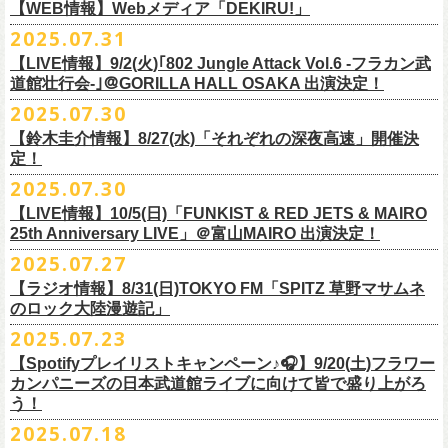
https://cocolo.jp/site/blog/1150
ンの全国ツアー、
どうぞお楽しみに！
また武道館でフラカンのライブが観たい。そう心から思う。武道館はほ
【WEB情報】Webメディア「DEKIRU!」
https://chupea.fm/
■vol.1
いほいできる会場ではなくても、こんなフラカンのライブをこれからい
＊グレートマエカワ 生出演(15:00〜出演予定）
2025.07.31
■8月6日(水)14:00〜17:51 FM802「THE NAKAJIMA HIROTO SHOW 802
7/31(木)Webメディア「DEKIRU!」
◎フラワーカンパニーズ ワンマンツアー「フラカンのチョイナチョイ
ゲスト：加藤ひさし、古市コータロー(THE COLLECTORS)
っぱい観たい。思えば初めてロックを聴いた頃からずっと、その衝撃や
【LIVE情報】9/2(火)｢802 Jungle Attack Vol.6 -フラカン武
RADIO MASTERS」
＊グレートマエカワインタビュー掲載
ナ’25/’26」
https://www.youtube.com/watch?
v=kTtAgK2Iq4A&t=2345s
感動が「思い出」という箱の中に納まらなくて、ずっとリアルに生き続
10年ぶり2回目となる日本武道館公演『フラカンの日本武道館 Part2 〜
道館壮行会-｣＠GORILLA HALL OSAKA 出演決定！
＊グレートマエカワ 生出演(17:00台出演予定）
「グレートマエカワさんのDIY魂が知りたい！〜自分たちが「面白い」と
2025年
けちゃうものだから、僕はこうやって文章を書いたりしている。この10
超・今が旬〜』を9月20日(土)
に開催するフラワーカンパニーズが、
今年1
2025.07.30
https://funky802.com/masters/
思うことが、バンドの未来につながる〜」
10月25日(土) 熊本Django 16:30/17:00
■vol.2
年ぶりのフラカンの武道館ライブも、「思い出」という箱にはなかなか
月より月１配信のYouTube番組『月刊フラカン武道館 Part2』をスター
https://media.wakasa.jp/articles/diymusic/1504/
10月26日(日) 長崎ホンダ楽器 15:30/16:00
ゲスト：Hump Back
【鈴木圭介情報】8/27(水)「それぞれの深夜高速」開催決
収まらないだろうし、収めるべきじゃない。これはきっと新しいはじま
ト、8回目のゲストとして、
四星球の出演が決定！
来月9月20日(土)、10年ぶり2度目の日本武道館公演『
フラカンの日本武道
＊「フラカンの日本武道館 Part2 オフィシャルガチャ」につきまして
11月3日(月・祝) 渋谷duo MUSIC EXCHANGE 15:15/16:00
定！
https://www.youtube.com/watch?
v=6XTayyWwFP0&t=6s
り。これからフラワーカンパニーズは、さらに凄いことになるだろう。
館 Part2 〜超・今が旬〜』を開催するフラワーカンパニーズ、
武道館前
・500円玉専用となりますので、
ご利用予定の方は500円玉をご用意くだ
11月8日(土) 徳島club GRINDHOUSE 16:30/17:00
絶対にそうなるだろう。
2025.07.30
番組スタート直前スペシャルのvol.0としてスキマスイッチ、
第１回目の
苦しい夜を乗り越えて来た芸人さんがそれぞれの夜を語り〈深夜高速〉
最後のワンマンライブとして開催する8月24日(日)「
横浜ストーリー 〜武
さい（
他の硬貨は使用不可）
11月9日(日) 米子AZTiC laughs 15:30/16:00
■vol.3
ゲストとしてTHE COLLECTORSの加藤ひさし(vo)と古市コータロー(
g)、
【LIVE情報】10/5(日)「FUNKIST & RED JETS & MAIRO
を熱唱するライブ、今年も開催決定！
道館前の一撃〜」＠F.A.D YOKOHAMA（会場チケット完売）
の模様がニ
・お一人様1回のお並びにつき5回しまでとさせていただきます
11月15日(土) 福井CHOP 16:30/17:00
◎「少しだけピュアなチョイナロンT」
ゲスト：根本要（スターダスト☆レビュー）
◎フラワーカンパニーズ「フラカンの日本武道館 Part2 〜超・今が
第２回目にHump Back、第３回目はスターダスト☆レビューの根本要、
25th Anniversary LIVE」＠富山MAIRO 出演決定！
コニコ生放送にて独占生中継されることが決定！
11月16日(日) 神戸VARIT. 15:30/16:00
https://www.youtube.com/watch?
v=OMoBtAjSn-w
価格：¥4,000（税込）
旬〜」
第４回目は南海キャンディーズの山里亮太、
第５回目は筋肉少女帯の大
2025.07.27
◎「それぞれの深夜高速」
11月29日(土) 名古屋E.L.L 16:30/17:00
ボディカラー：ホワイト
2025年9月20日(土)＠日本武道館 OPEN 15:30 START 16:30
槻ケンヂ、
第６回目はBRAHMANのボーカル・TOSHI-LOW、
そして第７
【日時】2025年8月27日（水）18:40開場 19:00開演
ライブの一部はどなたでも無料で視聴が可能、
ニコニコプレミアム会員
【ラジオ情報】8/31(日)TOKYO FM「SPITZ 草野マサムネ
11月30日(日) 静岡サナッシュ 15:30/16:00
■vol.4：山里亮太（南海キャンディーズ）
素材 ： 綿100％
回目はラッパー・シンガーソングライターのNovel Coreを招きお届けして
今年12月末をもって営業終了となる大分のライブハウスT.O.P.S
【会場】下北沢・小劇場B1
に登録するとライブ全編、
見逃し配信が視聴可能となります。
のロック大陸漫遊記」
12月6日(土) 宇都宮HEAVEN’S ROCK VJ-2 16:30/17:00
https://youtube.com/live/_ipE-
Na37yY
サイズ：S / M / L / XL /XXL
＜SET LIST＞
きた今番組（全回アーカイブ配信中）。
BittsHALLにて、フラワーカンパニーズのワンマンライブが決定！
【出演者】MC：東京03角田 特別審査員：フラワーカンパニーズ鈴木
12月7日(日) 水戸LIGHT HOUSE 15:30/16:00
2025.07.23
＜製品サイズ＞
SE Eeyo
第８回目となる今回のゲストは、”日本一泣けるコミックバンド”
、四星球
■8月31日(日)21:00〜21:55 TOKYO FM「SPITZ 草野マサムネのロック大
ゲスト：4名
武道館公演を１ヶ月後に控えたフラカンの盛り上がり必至の貴重な
ライ
12月13日(土) 盛岡CLUB CHANGE WAVE 16:30/17:00
■vol.5
S ： 身丈65cm / 身幅49cm / 肩幅42cm / 袖丈 60cm
1 少年卓球
【Spotifyプレイリストキャンペーン♪🎧】9/20(土)フラワー
を招聘！
陸漫遊記」
9/2(火)大阪GORILLA HALL OSAKAで開催される｢802 Jungle Attack Vol.6
◎「フラワーカンパニーズLIVE〜サンキューBitts〜」
【料金】￥3,500-（税込・整理番号付き自由席）
ブ、どうぞお見逃しなく！
12月14日(日) 弘前KEEP THE BEAT 15:30/16:00
ゲスト：大槻ケンヂ（筋肉少女帯/特撮/オケミス）
M ： 身丈69cm / 身幅52cm / 肩幅45cm / 袖丈62cm
2 ピースフル
カンパニーズの日本武道館ライブに向けて皆で盛り上がろ
＊鈴木圭介、グレートマエカワ ゲスト出演決定！
-フラカン武道館壮行会-｣にフラワーカンパニーズの出演が決定！
日時：2025年11月24日(月祝) OPEN15:30/START16:00
【発売日】Livepocket
12月21日(日) 京都磔磔 15:30/16:00
https://www.youtube.com/watch?
v=1EMet2dx9d4
う！
L ： 身丈73cm / 身幅55cm / 肩幅48cm / 袖丈63cm
3 ただいま実演中
20年以上にわたる付き合いで、
先輩後輩の枠を超えた関係性の2組。四星
壮行会、ありがとうございます！嬉涙
会場：大分T.O.P.S BittsHALL
・7月30日（水）21:00 先行抽選受付開始（～8月12日（火）11:00
＊配信詳細
12月22日(月) 京都磔磔 18:30/19:00
XL ： 身丈77cm / 身幅58cm / 肩幅52cm / 袖丈64cm
4 ライトを消して走れ
2025.07.18
球にことあるごとに”
危機”を救ってもらってきたフラカン、
さらに現在展
※全国38局ネット＞
各放送局のオンエア日時は番組公式サイトでご確認
チケット料金：前売¥5,200(税込/整理番号付/ドリンク代別)
迄）・8月16日（土）11:00 一般発売開始
◎フラワーカンパニーズ「横浜ストーリー〜武道館前の一撃〜」＠
F.A.D
2026年
■vol.6
XXL：身丈81cm / 身幅63cm / 肩幅56cm / 袖丈65cm
5 アメジスト