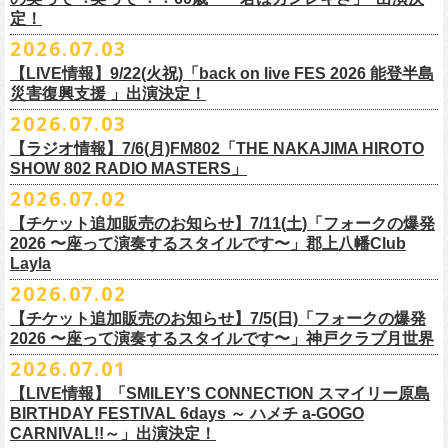
また払い戻しのご希望の方は、大変お手数ですが、来月8月末までに、
定！
福島県公演
・ファンクラブ優先でご購入の方は ヤングフラワーズ
開場15:30 開演16:00
2026.07.03
flocommail@youngflowers.jp まで
↓
【LIVE情報】9/22(火祝)「back on live FES 2026 能登半島
・プレイガイドでご購入の方は flowerotegami@gmail.com まで
災害復興支援 」出演決定！
◎フラワーカンパニーズ 「フラカンのクアトロツアー
ご連絡いただきますようお願い致します。
＜振替日程＞
2026.07.03
2026」
◎チャリティーグッズ「思いのチャーム」（*リフレクターチャーム）
ご来場くださる皆様はどうぞお気をつけて会場までいらしてください。
【ラジオ情報】7/6(月)FM802「THE NAKAJIMA HIROTO
■2026年12月18日（金） 鶴 5周⽬の47都道府県ツアー「鶴フェスへの
価格：各600円（税込）
11月1日、2日に@Zepp DiverCity Tokyoで開催されるSHELTER35周年を
SHOW 802 RADIO MASTERS」
道」福島県公演
・10/10(土)渋谷クラブクアトロ OPEN 16:15 START 17:00 問：ネ
カラー：白、緑、赤オレンジ
締めくくるファイナル2DAYSイベント「SHELTER 35th Anniversary
フラワーカンパニーズ メンバー、スタッフ一同
2026.07.02
開場18:30 開演19:00
クストロード
Finale ” ZeppがSHELTERになります ” 」のDAY2にフラワーカンパニーズ
■7月6日(月)14:00〜17:51 FM802「THE NAKAJIMA HIROTO SHOW 802
会場：福島県・OUTLINE 出演：鶴 / フラワーカンパニーズ
チケットぴあ
【チケット追加販売のお知らせ】7/11(土)「フォークの爆発
の出演が決定！
RADIO MASTERS」
9/19(土)開催「いしがきMUSIC FESTIVAL2026」に出演決定！
※開場開演時間が変更になります。ご注意ください。
イープラス
2026 〜座って演奏するスタイルです〜」郡上八幡Club
SHELTER35周年を締めくくるファイナルをサバシスターと一緒にお祝い
＊鈴木圭介、グレートマエカワ 生出演(17:00台出演予定）
今年はマチナカステージにてアコースティックライブの出演となりま
詳細：
https://afrock.jp/live/
21483/
ローチケ
Layla
させていただきます！
https://funky802.com/masters/
す。
2026.07.02
8/1(土)12:00よりチケット一般発売スタート！
・10/24(土)広島クラブクアトロ OPEN 16:15 START 17:00 問：キ
◎「SHELTER 35th Anniversary Finale ” ZeppがSHELTERになります ”
【チケット追加販売のお知らせ】7/5(日)「フォークの爆発
お待ちしております！
ーーーーーーーーーーー
ャンディー・プロモーション
DAY2」
2026 〜座って演奏するスタイルです〜」神戸クラブ月世界
＊振替公演にご来場が難しい方へ以下払い戻しのご案内です。
チケットぴあ
日時：2026年11月2日(月)
2026.07.01
◎「いしがきMUSIC FESTIVAL2026」
イープラス
会場：Zepp DiverCity Tokyo
日程：2026年9月19日(土)
【LIVE情報】「SMILEY’S CONNECTION スマイリー原島
ローチケ
＜払い戻し期間＞
出演：サバシスター、フラワーカンパニーズ
BIRTHDAY FESTIVAL 6days ～ ハメチ a-GOGO
会場：岩手県盛岡市盛岡城跡公園を中心に開催
チケット料金：オールスタンディング：¥3,935、２Ｆ指定：¥3,935 ※
7月13日 10:00～7月27日 23:59
◎「Handmade Rockふきん」
CARNIVAL!!～」出演決定！
チケット発売日：8月1日(土)12:00
・10/25(日)梅田クラブクアトロ OPEN 15:15 START 16:00 問：清
ドリンク代別 ※未就学児入場不可
価格：￥1,200(税込）
※TSURUKAI先行、
その他プレイガイドなどで4月19日福島公演のご購入