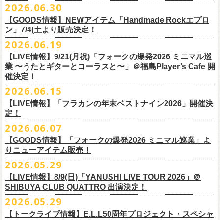
その他詳細：OFFICIAL SITE：
https://www.ishigaki-fes.jp/
2026.06.30
水音泉
☆最速先行受付スタート！
カラー：レッド , ブルー
済チケット
をお持ちの方はそのまま使用可能となります。
2026年
9月2日〜6日に開催される
スマイリー
原島さんのイベント
湯仲間販売所
https://eplus.jp/sf/detail/4579890001-P0030001P0030002?
【GOODS情報】NEWアイテム「Handmade Rockエプロ
素材：綿 100％
「SMILEY’S CONNECTION スマイリー原島 BIRTHDAY FESTIVAL
#いしがき2026
チケットぴあ
ン」7/4(土より販売決定！
P6=001&P1=0402&P59=1&block=true
サイズ：28 × 28 cm
6days ～ ハメチ a-GOGO CARNIVAL!!～」出演決定！
【チケットぴあにてご購入のお客様】
#いしがきミュージックフェスティバル
イープラス
その他詳細：イベントオフィシャルサイト
https://shelter35th.com/
生地：8重ガーゼふきん
2026.06.19
フラワーカンパニーズは
＜
day
２下北沢
CLUB Que
編＞
9月3日(木)下北沢
払戻方法は、
チケットの受取方法や支払方法などにより異なります。
7/4(土)「フォークの爆発2026 〜座って演奏するスタイルです〜」＠倉敷
ローチケ
問い合わせ：HOTSTUFF 050-5211-6077(平日12:00-18:00)
CLUB Queに出演致します。
下記 URL よりどの払戻方法になるのか確認してください。
【LIVE情報】9/21(月祝)「フォークの爆発2026 ミニマル巡
新渓園敬倹堂より、グッズにNEWアイテムが登場！
業 〜うたとギターとコーラスと〜」＠福島Player’s Cafe 開
http://t.pia.jp/guide/refund.
jsp
新たな企画「Handmade Rock」シリーズ第一弾として、初アイテム、エ
・11/1(日)名古屋クラブクアトロ OPEN 15:15 START 16:00 問：
催決定！
<お問合せ> チケットぴあ
http://t.pia.jp/help/
index.jsp
プロンを販売いたします！
JAIL HOUSE
2026.06.15
お料理の時だけでなく、お掃除やDIY作業の時など、いろんなシチュエー
チケットぴあ
【イープラスにてご購入のお客様】
ションでご利用いただけるおすすめアイテムです。
イープラス
【LIVE情報】「フラカンの年末ベストナイン2026」開催決
12/2(水)恵比寿LIQUIDROOMで開催される奥野
真哉さんの祝・還暦イベン
9/22(火祝)富山駅周辺5会場で開催されるサーキットフェス「back on live
払戻方法は、チケットの受取方法や支払方法により異なります。
ぜひチェックしてくださいね！
定！
ローチケ
トにフラワーカンパニーズの出演が決定！
FES 2026 能登半島災害復興支援」にフラワーカンパニーズの出演が決
詳細は下記の払戻方法チャートをご確認ください。
2026.06.07
グレートマエカワ、竹安堅一が参加するうつみようこ＆Yokoloco Bandも
定！
＜公演変更／延期 払戻方法確認チャート＞
＜全公演共通＞
【GOODS情報】「フォークの爆発2026 ミニマル巡業」よ
ハウスバンドとして参加いたします。
チケット完売となっておりました7/11(土)開催「
フォークの爆発2026 〜
出演する会場など詳細は後日発表となります。
払戻方法確認チャート
http://eplus.jp/
refund2/
チケット料金：前売￥5,700(税込/ドリンク代別途要)
りニューアイテム販売！
みんなで盛大にお祝いしましょう♪
座って演奏するスタイルです〜」岐阜・郡上八幡Club Layla 公演につき
質問に答えながらご自身の状況を確認してください。 適切な払戻方法を
※高校生以下は当日¥2,000キャッシュバック（当日年齢を証明できるも
まして、限定枚数となりますが＜立ち見席＞
2026.05.29
の追加販売を行うことが決
どうぞお楽しみに！
ご覧になれます。
の（学生証、保険証など）のご提示が必要となります）
6/8(月)からスタートする「フォークの爆発2026 ミニマル巡業 〜うたとギ
◎奥野真哉 還暦イベント “〜オクピンの笑って︕笑って︕︕ 60歳〜「君
定しました。
【LIVE情報】8/9(日)「YANUSHI LIVE TOUR 2026」＠
e+Q＆A ページ：
https://eplus.jp/qa/
チケット完売となっておりました7/5(日)開催「フォークの爆発2026 〜座
一般チケット発売日：8月8日(土)
ターとコーラスと〜」にて、ラッコシリーズのニューアイテムの販売が
◎「モンキーTシャツ」
はカンレキさ」”
◎「back on live FES」
SHIBUYA CLUB QUATTRO 出演決定！
って演奏するスタイルです〜」兵庫・神戸クラブ月世界 公演につきまし
決定！
価格：￥3,700(税込)
日時：2026年12月2日(水) 開場18:00 / 開演19:00
◎「フォークの爆発2026 〜座って演奏するスタイルです〜」
日程：2026年9月22日(火祝)
て、限定枚数となりますが＜2F立ち見席＞の追加販売を行うことが決定
2026.05.29
【ローソンチケットでご購入で、紙チケットをご選択のお
さらに、完売御礼となった「レッツけんこうアンブレラチャーム」（ラ
ボディ：ビッグシルエット
会場：恵比寿 LIQUIDROOM
7/11(土)岐阜・郡上八幡Club Layla 開場16:30/開演17:00
会場：
しました。
ンダム）がイエローver.で販売再開決定！
客様】
カラー：ホワイト、アシッドブルー、
[NEWカラー！]
サンドベージュ
【トークライブ情報】E.L.L50周年プロジェクト・スペシャ
チケット：
追加チケット＞立ち見席 ￥5,500（税込/ドリンク代別）
・富山MAIRO