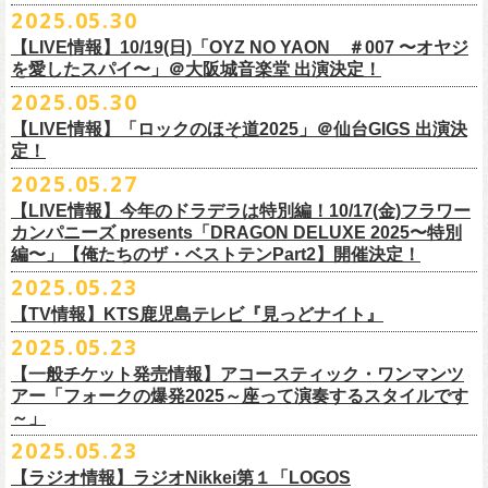
公演を直前に控えた9月3日(水)、
トークイベントを開催！
12月14日(日) 弘前KEEP THE BEAT 15:30/16:00
2025.05.30
7月21日(月祝)21:00より配信されます。
■内容：サイン会＋トークショー
泉 info@shimizuonsen.com
12月21日(日) 京都磔磔 15:30/16:00
8/24(日)F.A.D YOKOHAMAにて開催する「横浜ストーリー 〜武道館前の
【LIVE情報】10/19(日)「OYZ NO YAON ＃007 〜オヤジ
会場は登録有形文化財に指定されている京都・
紫
明
会館
にて、
2024年4月
12月22日(月) 京都磔磔 18:30/19:00
一撃〜」の一般チケットが本日6/29(日)10:00より発売開始！
フラカンの日本武道館公演のチケットは絶賛発売中。
を愛したスパイ〜」＠大阪城音楽堂 出演決定！
<イベント参加方法>
出演：子供バンド、怒髪天、フラワーカンパニーズ
よりスタートし今年2年目に突入した京都・α-
STATIONのフラワーカンパ
2026年
合わせてお見逃しなく！
電子チケットで対象商品をご予約ご購入いただいたお客様は先着にてイ
チケット料金：前売り オールスタンディング ￥6,900-（整理番号付/別途
10年ぶり2回目となる日本武道館公演『フラカンの日本武道館 Part2 〜
2025.05.30
ニーズのレギュラー番組「
CHARMING BONGO」の公開収録を兼ねて行
1月17日(土) 長野CLUB JUNK BOX 16:30/17:00
9/20(土)「フラカンの日本武道館 Part2 〜超・今が旬〜」まで１ヶ月を切
ベントにご参加いただけます。
ドリンク代）
超・今が旬〜』を開催するフラワーカンパニーズが、今年1月より月１配
われます。
【LIVE情報】「ロックのほそ道2025」＠仙台GIGS 出演決
1月18日(日) 千葉LOOK 15:30/16:00
ったタイミングでのワンマンライブ！
＜番組情報＞
※入場は整理番号順でのご入場となります
信のYouTube番組『月刊フラカン武道館 Part2』をスタート、6回目のゲ
定！
1月24日(土) 高知X-pt. 16:30/17:00
武道館とともに、お待ちしております
『月刊フラカン武道館 Part2』
※規定枚数に達し次第受付は終了させていただきますので予めご了承く
ストとして、TOSHI-LOW（BRAHMAN）の出演が決定！
◎『フラカンのチャーミングなトークライヴ in 京都 – public recording
2025.05.27
1月25日(日) 広島SECOND CRUTCH 15:30/16:00
■vol.7
ださい。
7/20(日)大阪公演追加チケット▼先着受付[e+]
on a radio program「CHARMING BONGO」-』
1月27日(火) 四日市CLUB CHAOS 18:30/19:00
◎「横浜ストーリー 〜武道館前の一撃〜」
ゲスト：Novel Core
【LIVE情報】今年のドラデラは特別編！10/17(金)フラワー
※ご購入されたご本人様のみご参加可能になります。分配や譲渡はでき
販売期間：7/1(⽕) 19:00 〜 7/19(⼟) 23:59
番組スタート直前スペシャルのvol.0としてスキマスイッチ、第１回目の
日時：2025年9月3日(水) OPEN 18:30 / START 19:00
1月31日(土) 札幌近松 16:30/17:00
日時：8月24日(日)Open 15:30 / Start 16:00
カンパニーズ presents「DRAGON DELUXE 2025〜特別
7月21日(月祝)21:00〜配信
ませんので、予めご了承ください。
https://eplus.jp/kodomoband/
ゲストとしてTHE COLLECTORSの加藤ひさし(vo)と古市コータロー(g)、
会場：京都・
紫
明
会館
2月4日(水) 下北沢シェルター 18:30/19:00
会場：神奈川・F.A.D YOKOHAMA
編〜」【俺たちのザ・ベストテンPart2】開催決定！
本番URL：
https://www.youtube.com/
watch?v=I8Zw-h9Anxg
フラワーカンパニーズが、
結成以来発表してきた楽曲を6人のreviewerた
※未就学児のお子様のご同伴をご希望の場合は、1名のみ同伴可能です。
第２回目にHump Back、第３回目はスターダスト☆レビューの根本要、
出演：フラワーカンパニーズ
2月14日(土) 大阪バナナホール 16:30/17:00
チケット料金：前売 ¥5,200(税込/整理番号付/ドリンク代別途要)
2025.05.23
ちによるレ
ビューとともに紹介する企画「フラカンの音楽目録」がスタ
ただし、座席のご用意はできませんので、同伴される方のお膝の上にお
第４回目は南海キャンディーズの山里亮太、そして第５回目は大槻ケン
入場料：1500円(税込/整理番号付自由席/
ドリンク代別途要)
2月15日(日) 岡山ペパーランド 15:30/16:00
前売￥5,200（税込、ドリンク代別、オールスタンディング）
ート！
座りいただきます。予めご了承ください。
ヂを招きお届けしてきた今番組（全回アーカイブ配信中）、第６回目と
【TV情報】KTS鹿児島テレビ『見っどナイト』
チケット発売日：6月29日(日)17:00〜
2月21日(土) 別府Copper Raven 16:30/17:00
※高校生以下は当日￥2,000キャッシュバック （当日年齢を証明できるも
＊アーカイブ配信中！
自他共に認めるライブマスターとして一年中ライブで全国を回りな
が
お席が必要な場合は、イベント参加券が必要です。
なる今回のゲストは、BRAHMANのボーカル・TOSHI-LOWを招聘。
プレイガイド：Live Pocket
https://t.livepocket.jp/e/flowercompanyz
2025.05.23
2月22日(日) 福岡CB 15:30/16:00
の(学生証、保険証など)のご提示が必要となります）
■vol.0 番組スタート直前スペシャル
■5月24日(土)25:15〜 25:45 KTS鹿児島テレビ『見っどナイト』
ら、コンスタントに楽曲を製作、新作を発表し、
今年1月には20枚目とな
▼詳細は下記ローソンチケットサイトをご確認ください。
9/20(土)開催「フラカンの日本武道館Part2 〜超・今が旬〜」グッズにつ
2月24日(火) 豊橋Club KNOT 18:30/19:00
一般発売日:6月29日(日)
【一般チケット発売情報】アコースティック・ワンマンツ
ゲスト：スキマスイッチ
https://www.kts-tv.co.jp/program/midnight/
るオリジナルアルバム『正しい哺乳類』
をリリース、これまで発表して
きまして、今回9/20までにお届け予定で、通販での事前販売受付（7月中
フラカン2度目の武道館開催を反対だと言い放つTOSHI-LOW、フラカン
アー「フォークの爆発2025～座って演奏するスタイルです
2月28日(土) 新潟GOLDEN PIGGS BLACK 16:30/17:00
プレイガイド：
フラワーカンパニーズがこれまでに発表した配信限定楽曲、数々のアー
https://www.youtube.com/watch?
v=BR4CmNuGCLg&t=28s
＊3/15(土)正しい哺乳類ツアー2025」＠鹿児島 SR HALL公演の模様が２
きた曲は300曲以上になります。
【特典会内容】
旬頃〜開始予定）を準備しております。
メンバーは番組終了までにTOSHI-LOWを納得させられるか?!
～」
3月1日(日) 金沢AZ 15:30/16:00
チケットぴあ
ティストトリビュート盤に参加した楽曲、シングル・カップリングに収
週にわたってオンエア！
その代表として 2004 年に誕⽣した「深夜⾼速」は、本当にたくさんの⽅
■トーク＆サイン参加券（1冊券）：トークショー＋サイン会
6月18日(水)21:00よりプレミア公開される。
3月7日(土) HEAVEN’S ROCKさいたま新都心 16:30/17:00
イープラス
録された楽曲など、現在入手困難となっているオリジナルアルバム未収
2025.05.23
■vol.1
にカバーしていただき、近年では CM にも起⽤されるなど、頼もしいフ
それに先がけた超先行販売として、フラカンのオリジナル・オーバーオ
3月14日(土) 仙台darwin 16:30/17:00
ローチケ
録楽曲をコンパイルした企画アルバム『HESOKURI ～オリジナルアルバ
ゲスト：加藤ひさし、古市コータロー(THE COLLECTORS)
ラカンの顔になってくれていますが、その他にも聴く⼈それぞれにとっ
※出演者との握手や接触はNGとさせて頂きます。
【ラジオ情報】ラジオNikkei第１「LOGOS
ールの販売が決定！
フラカンの日本武道館公演のチケットは絶賛発売中。