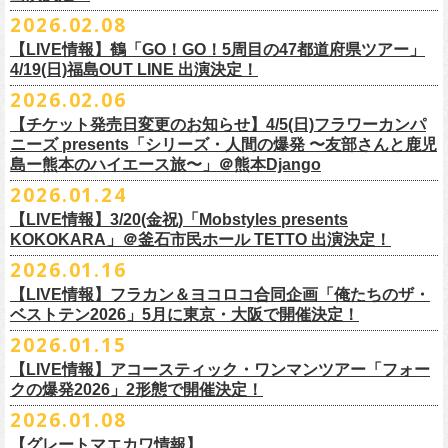
チケット料金：
・宮崎朝子（SHISHAMO）
お肉をたっぷり味わいながら、生の音楽に酔いしれる「ニクオン」
。今
トにて”皆勤風呂ントアクト”として皆さんをお迎えします。
フラカンの出演は6月20日(土)になります。
一般チケット発売日：5月23日(土) 10:00
2026.02.08
日時：2026年4月30日(木) 開場18:15／開園19:00
一般チケット発売日：3月28日(土)
前売 ¥5,500(税込/ドリンク代別）
・山田将司＆菅波栄純（THE BACK HORN）
2026年5月に奈良と岐阜で開催、SCOOBIE DOを迎えお届けするフラワ
【公演詳細】
年もお楽しみください！
どうぞお楽しみに♨️
どうぞお楽しみに！
問い合わせ：JAILHOUSE(052)936-6041 /
https://www.jailhouse.jp/live/
会場：恵比寿
LIQUIDROOM
U-22割 ￥4,500(税込/ドリンク代別/身分証持参必須（コピー不可/公演当
【LIVE情報】鶴「GO！GO！5周目の47都道府県ツアー」
ーカンパニーズが不定期で行なっている２マンライブ企画「シリーズ・
公演タイトル：第11回！ 僕たち、プロ野球大好きミュージシャンです！
オフィシャルホームページ：
https://www.
nikuon.com/top
dragondeluxe2026/
チケット料金：前売り¥5,700(税込/整理番号付/ドリンク代別途要) *記念バ
◎「フォークの爆発2026 ミニマル巡業 〜うたとギターとコーラスと〜」
日提示できない場合は一般価格チケットとの差額分をお支払いいただき
4/19(日)福島OUT LINE 出演決定！
「ホフディラン 春のベースまつり」に今年もグレートマエカワの出演が
人間の爆発」の一般チケット発売が3/8(日)10:00よりスタート！
日時・会場：3月17日（火）新宿ロフトプラスワン
お問い合わせ：ニクオン実行委員会 info＠
nikuon.com
◎「OTODAMA’26」
◎『
YATSUI FESTIVAL! 2026
』
ッヂ付
6/28(日) 札幌musica hall cafe 開場15:30/開演16:00 問：浮雲社中
ます)
決定！
ますます充実のライブを展開している両者によるガチンコ対バン、熱す
2026.02.06
（http://www.loft-prj.co.jp/PLUSONE/）
日時：5月4日(月祝)、5日(火祝) 開場10:00 / 開演11:00
日程：
2026
年
6
月
20
日（土）、
6
月
21
日（日） ※フラワーカンパニーズ
＊フラワーカンパニーズファンクラブ「ヤングフラワーズ」優先販売を
鶴「GO！GO！5周目の47都道府県ツアー」4/19(日)福島OUT LINE 公演
一般チケット発売日：2026年3月15日(日)10:00
チケット料金：4,800円（税込/整理番号付/ドリンク代別）
※１人１枚※未就学児入場不可/小学生以上チケット必要
ぎるステージになること必至！
開場／開演： 18:15／19:00
＊フラワーカンパニーズの出演は5月5日(火祝)のみ
の出演は6/20(土)のみ
【チケット発売日変更のお知らせ】4/5(日)フラワーカンパ
予定しています。次号会報誌にご案内を同
封します
にフラワーカンパニーズの出演が決定！
プレイガイド：
※高校生以下は当日¥2,000キャッシュバック（
当日年齢を証明できるも
一般チケット発売日：2026年6月6日(土)
◎「ホフディラン 春のベースまつり2026」
どうぞお見逃しなく〜
出演ミュージシャン： ※五十音順
会場：大阪・泉大津フェニックス
開場
ニーズ presents「シリーズ・人間の爆発 〜友部さんと鹿児
/
開演（両日）：
11:30
チケットぴあ
の（学生証、保険証など）
のご提示が必要となります）
＊ライブハウス会場限定店頭先行：4/4(土) 12:00〜19:00
日時：2026年5月20日(水) OPEN 18:30 / START 19:00
イノウエアツシ（ニューロティカ／横浜DeNAベイスターズ）、ウエノコ
島ー熊本のハイエース旅〜」＠熊本Django
その他詳細→
https://shimizuonsen.com/otodama/26/
会場
: Spotify O-EAST / Spotify O-WEST / Spotify O-nest 5F / Spotify O-
◎鶴「GO！GO！5周目の47都道府県ツアー」
イープラス
一般チケット発売日：3月28日(土)10:00
・クラブカウンターアクション宮古店頭
会場：新代田FEVER
ウジ（the HIATUS、Radio
nest 6F / Spotify O-Crest
2026.01.24
日時：2026年4月19日(日) 開場15:30 / 開演16:00
ローソンチケット
〒027-0083 岩手県宮古市大通２丁目６－１１
出演：ホフディラン
◎フラワーカンパニーズpresents『シリーズ・
人間の爆発』
Caroline／広島東洋カープ）、オカモト”MOBY”タクヤ (SCOOBIE DO ／
duo MUSIC EXCHANGE /
clubasia / LOFT9 shibuya / WOMBLIVE /
会場：福島OUT LINE
ネクストロード 03-5114-7444（平日14:00〜18:00）
プレイガイドなど詳細はライブページにてご確認くださ
【LIVE情報】3/20(金祝)「Mobstyles presents
6月から開催するフラワーカンパニーズのアコースティック企画の新たな
*
注意事項
ゲストベーシスト：ウエノコウジ（the HIATUS / Radio Caroline)、グレ
MLB解説者)、グレート
shibuya 7thFLOOR
出演：鶴、フラワーカンパニーズ
KOKOKARA」＠釜石市民ホール TETTO 出演決定！
い
https://flowercompanyz.com/live/
試みとなる歌とアコースティックギター一本とコーラスと小
物の楽器な
東北地方在住者のみの先着販売となります
ートマエカワ (フラワーカンパニーズ
) 、junko（打首獄門同好会）、and
・5月30日(土) 開場 16:30 / 開演 17:00
マエカワ（フラワーカンパニーズ／中日ドラゴンズ）、樋口豊
主催
:
やついいちろう
チケット料金：¥4800(税込/オールスタンディング/ドリンク代別途要)
どで構成するライヴ「フォークの爆発2026 ミニマル巡業 〜うたとギター
2026.01.16
１人１枚のみ購入可能
more,,,
会場：奈良NEVER LAND
（BUCK∞TICK／阪神タイガース）
他出演者、チケットなど詳細：以下よりご確認ください
一般チケット発売日：2月21日(土)
とコーラスと〜」の一般チケット発売が3/8(日)10:00よりスタート！
住所記載の身分証確認持参の上、
それぞれのライブハウス店頭にて販売
来場チケット：前売り：¥5,300+1drink 当日：¥5,800+1drink
出演：フラワーカンパニーズ/SCOOBIE DO
【LIVE情報】フラカン＆ヨコロコ合同企画「俺たちのザ・
司会：金光裕史（音楽と人編集部／阪神タイガース）
◎「モンキーTシャツ」
【YATSUI FESTIVAL! 2026 WEB INFORMATION】
問い合わせ：GIPお問合せフォーム→
https://www.gip-web.co.jp/t/info
します
配信チケット：前売り配信視聴券：¥3,000
ベストテン2026」5月に東京・大阪で開催決定！
チケット料金：前売り¥5.200(税込/D別/整理番号付)
6月から開催するフラワーカンパニーズのアコースティック企画の新たな
料金：前売￥4,000 ※税込／要1オーダー（500円以上）
価格：￥3,700(税込)
オフィシャルサイト：
https://yatsui-fes.com
◎「フォークの爆発2026 ミニマル巡業 〜うたとギターとコーラスと〜」
購入は現金のみとなります
当日・アーカイブ配信視聴券：¥3,500
一般チケット発売日：2026年3月8日(日)
試みとなる歌とアコースティックギター一本とコーラスと小
物の楽器な
チケット発売日：2月28日（土）11時〜
2026.01.15
ボディ：ビッグシルエット
オフィシャルX：
https://x.com/YATSUIFES
＊ミニマル巡業とは『
新たな試みとして歌とアコースティックギター一
転売は固く禁止とさせていただきます
＊お得な来場＆配信チケット：前売り：¥7,000+1drink
プレイガイド：
どで構成するライヴ「フォークの爆発2026 ミニマル巡業 〜うたとギター
※購入枚数制限あり／お一人様2枚まで
カラー：ホワイト、アシッドブルー
オフィシャルFacebook：
https://www.facebook.com/YATSUIFES
【LIVE情報】アコースティック・ワンマンツアー「フォー
本とコーラスと小
物の楽器などで構成するライヴ』です
公演当日も身分証を確認させて頂きます（U-22割も同様）
チケット発売：
イープラス
とコーラスと〜」に札幌公演の追加が決定！
※チケットの整理番号順での入場となります。
素材 ： 綿100％
オフィシャルInstagram ：
https://www.instagram.com/yatsuifes/
クの爆発2026」2形態で開催決定！
6/8(月)京都・紫明会館 18:30/19:00 問：SOLE CAFE
当日11:30〜整列開始いたします
ホフディランオフィシャルFC先行(抽選)：3/19(木)
12:00-3/22(日) 23:59
チケットぴあ
販売URL
サイズ：S / M / L / XL
2026.01.08
6/10(水)広島・東広島 西条公会堂 18:30/19:00 問：キャンディープロモ
近隣のご迷惑になるためそれ以前のお並びは禁止とさせていただき
ます
一般発売その他情報は
ローソンチケット Ｌコード：56253
◎「フォークの爆発2026 ミニマル巡業 〜うたとギターとコーラスと〜」
https://eplus.jp/sf/detail/4487570001-P0030001
＜製品サイズ＞
YATSUI FESTIVAL! 2026お問合せ：Spotify O-EAST：03-5458-4681
ーション広島
その他詳細：
https://www.gip-web.co.jp/schedule/detail/8491#13568
特設サイトにて→
https://hoff.jp/e/
bs26/
【グレートマエカワ情報】
問い合わせ：奈良NEVER LAND
http://nara-neverland.
com/pc/info.html
＊ミニマル巡業とは『
新たな試みとして歌とアコースティックギター一