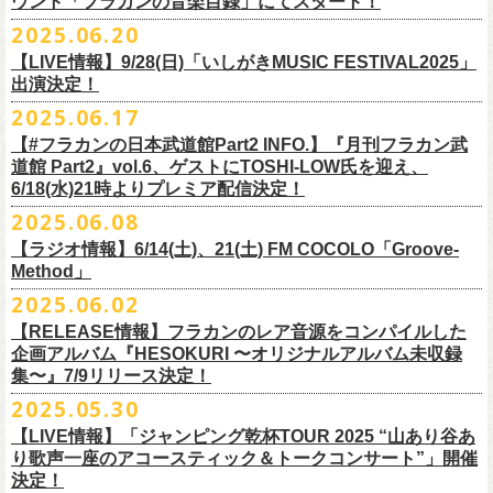
ウント「フラカンの音楽目録」にてスタート！
回ります！
2025.06.20
この度、これまでのweb shop【ニワトリ堂】サイトでの販売を終了し、
10年ぶり2回目となる日本武道館公演『フラカンの日本武道館 Part2 〜
限定的にSTORESでオープンしてきました【ニワトリ堂 2nd STORE】を
【LIVE情報】9/28(日)「いしがきMUSIC FESTIVAL2025」
武道館公演を経てさらに勢いを増してまわるフラカンの全国ツアー、
ど
超・今が旬〜』を9月20日(土)
に開催するフラワーカンパニーズが、
今年1
7/11(金)に発売される絵本『歌詞の本棚 深夜高速』の発売記念イベント
本店【ニワトリ堂】として移行、運営させていただくことになりまし
出演決定！
うぞお楽しみに！
月より月１配信のYouTube番組『月刊フラカン武道館 Part2』をスター
の開催が決定！
た。
2025.06.17
☆リリース詳細☆
ト、7回目のゲストとして、
ラッパー・シンガソングライターのNovel
◎フラワーカンパニーズ ワンマンツアー「フラカンのチョイナチョイ
フラワーカンパニーズ デジタルシングル
【#フラカンの日本武道館Part2 INFO.】『月刊フラカン武
Coreの出演が決定！
楽曲の歌詞に着目し、
気鋭のイラストレーターが自らのフィルターを通
☆フラワーカンパニーズ web shop【ニワトリ堂】
道館 Part2』vol.6、ゲストにTOSHI-LOW氏を迎え、
ナ’25/’26」
「ただいま実演中/ピュアな匂いがチョイナチョイナ」
して、
その世界観を絵本として再構築するプロジェクト、”歌詞（うた）
フラワーカンパニーズと怒髪天が出演する子供ばんどデビュー45周年祝
https://flowercompanyzinc.stores.jp/
6/18(水)21時よりプレミア配信決定！
2025年
収録曲：
番組スタート直前スペシャルのvol.0としてスキマスイッチ、
第１回目の
の本棚”。その第４弾としてフラワーカンパニーズ「深夜高速」が7/11(金)
うツアー子供ばんど「おかげさまで45周年 〜 祝！生存確認スペシャル
10月25日(土) 熊本Django 16:30/17:00
1. ただいま実演中
2025.06.08
ゲストとしてTHE COLLECTORSの加藤ひさし(vo)と古市コータロー(
g)、
に発売。
〜『弱きを助け強きを挫く』心強き後輩たちに支えられ（涙）」、
改めまして、どうぞ宜しくお願い致します。
◎「ライブでこんにちは！手ぬぐい」
◎「HESOKURIアクキー」
10月26日(日) 長崎ホンダ楽器 15:30/16:00
2. ピュアな匂いがチョイナチョイナ
第２回目にHump Back、第３回目はスターダスト☆レビューの根本要、
これを記念し、絵本の作画を担当してくださったイラストレーターの丹
【ラジオ情報】6/14(土)、21(土) FM COCOLO「Groove-
7/20(日)大阪公演のチケットが完売御礼となっていましたが、ご好評につ
価格：800円(税込)
価格：1500円(税込)
11月3日(月・祝) 渋谷duo MUSIC EXCHANGE 15:15/16:00
＊各音楽サービスにて7/16(水)よりリリース
第４回目は南海キャンディーズの山里亮太、
第５回目は筋肉少女帯の大
Method」
下京子さんと、フラワーカンパニーズ・鈴木圭介によるサイン会＋トー
きチケット若干枚数追加発売決定しました！
サイズ：75×41ｍｍ
素材 ： 綿100％
11月8日(土) 徳島club GRINDHOUSE 16:30/17:00
槻ケンヂ、
そして第６回目はBRAHMANのボーカル・TOSHI-
LOWを招き
クショーをHMV&BOOKS SHIBUYA 6F イベントスペースで開催いたし
名古屋公演も絶賛発売中！
2025.06.02
サイズ：90cm × 33cm
6/14(土)、21(土) 20:00～21:00 FM COCOLO「Groove-Method」
11月9日(日) 米子AZTiC laughs 15:30/16:00
お届けしてきた今番組（全回アーカイブ配信中）、
第7回目となる今回の
ます。
３バンド、気合いパンパンで名古屋＆大阪でお待ちしております！
【RELEASE情報】フラカンのレア音源をコンパイルした
”GROOVE”というキーワードを軸に、楽曲の”
GROOVE”
を生み出すベー
11月15日(土) 福井CHOP 16:30/17:00
ゲストは、
初対面となるBMSG所属のラッパー・シンガソングライター
企画アルバム『HESOKURI 〜オリジナルアルバム未収録
シストが語る本格的な音楽プログラム
11月16日(日) 神戸VARIT. 15:30/16:00
のNovel Coreを招聘。
集〜』7/9リリース決定！
6月後半の２週に渡り、グレートマエカワがDJを担当します
11月29日(土) 名古屋E.L.L 16:30/17:00
「深夜高速」
を始めフラカンの曲に救われ影響を受けてきたと公言し、
★鈴木圭介（著）、丹下京子（絵） 歌詞（うた）の本棚 『深夜高速』
◎子供ばんど「おかげさまで45周年 〜 祝！生存確認スペシャル 〜『弱
2025.05.30
https://cocolo.jp/site/blog/6200/
11月30日(日) 静岡サナッシュ 15:30/16:00
自身の曲の歌詞にも入れ込むほどの思いを持つNovel Coreと、その噂を聞
発売記念イベント★
きを助け強きを挫く』心強き後輩たちに支えられ（涙）」
12月6日(土) 宇都宮HEAVEN’S ROCK VJ-2 16:30/17:00
【LIVE情報】「ジャンピング乾杯TOUR 2025 “山あり谷あ
いていたフラカンメンバーの、
お互いに嬉しさを隠せない貴重な初トー
・7月19日(土) 開場17:15/開演18:00 名古屋Electric Lady Land
10年ぶり2回目となる日本武道館公演『フラカンの日本武道館 Part2 〜
12月7日(日) 水戸LIGHT HOUSE 15:30/16:00
り歌声一座のアコースティック＆トークコンサート”」開催
クは必見！ いつか対バンという話にも！？
■開催日時：2025年7月13日（日） 13:00～
(問)JAILHOUSE 052-936-6041 www.jailhouse.jp
超・今が旬〜』を9月20日(土)
に開催するフラワーカンパニーズ、
武道館
決定！
12月13日(土) 盛岡CLUB CHANGE WAVE 16:30/17:00
■場所：HMV&BOOKS SHIBUYA 6F イベントスペース
・7月20日(日) 開場16:30/開演17:00 心斎橋Music Club JANUS (問)清水音