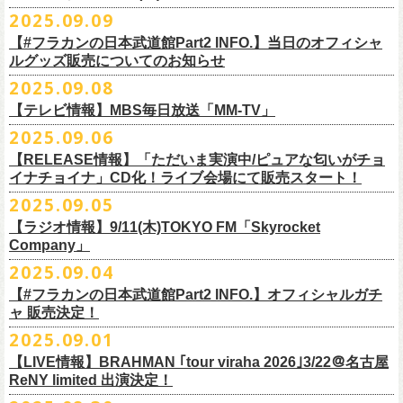
DJやついいちろう
Secret Artist：*後日発表
問い合わせ／SOGO TOKYO 03-3405-9999
2025.09.09
11月15日(土) 福井CHOP 16:30/17:00
■9月13日(土)19:00〜20:00 Inter FM「LOVE ON MUSIC」
Name the Night
Guest Artist : 鈴木圭介 (フラワーカンパニーズ)
11月16日(日) 神戸VARIT. 15:30/16:00
【#フラカンの日本武道館Part2 INFO.】当日のオフィシャ
＊鈴木圭介、グレートマエカワ生出演
ハモニカクリームズ
MC ：矢野きよ実
11月29日(土) 名古屋E.L.L 16:30/17:00
ルグッズ販売についてのお知らせ
https://www.interfm.co.jp/loveonmusic/
雅轟太鼓
料金：全席指定 ／ 前売 ￥6,500‐ 当日 ￥7,000‐ 入場時ドリンク代￥600-
11月30日(日) 静岡サナッシュ 15:30/16:00
2025.09.08
別途必要
9月20日(土)フラカンの日本武道館公演当日のグッズ販売ついてのお知ら
12月6日(土) 宇都宮HEAVEN’S ROCK VJ-2 16:30/17:00
◆お笑いステージ◆
チケット発売：2025年10月15日(水) 正午～
【テレビ情報】MBS毎日放送「MM-TV」
せです。
12月7日(日) 水戸LIGHT HOUSE 15:30/16:00
ですよ。
チケット受付：チケットぴあ Ｐコード 311-504
2025.09.06
12月13日(土) 盛岡CLUB CHANGE WAVE 16:30/17:00
■
9月8
日(月)27:20〜
MBS毎日放送「MM-TV」
ヨネダ2000
イープラス
https://eplus.jp/minnano-xmas/
☆グッズ販売：12:00〜予定（準備状況により、
少々お待ちいただく場合
本日開催された「フラカンの日本武道館 Part2 〜超・今が旬〜」こちら
12月14日(日) 弘前KEEP THE BEAT 15:30/16:00
【RELEASE情報】「ただいま実演中/ピュアな匂いがチョ
＊グレートマエカワ インタビューOA
================================================
お問合せ：並矢株式会社 052-683-5885 （平日10時から17時）
がございます）
のライブの模様がU-NEXTにて独占ライブ配信されることが決定！
イナチョイナ」CD化！ライブ会場にて販売スタート！
12月21日(日) 京都磔磔 15:30/16:00
◎「ドラデラ2025 爽やかアクキー」
※
リピート放送；
9/11(木)、9/12(金)、9/14(日)
☆ご購入商品を入れる袋のご用意はございませんので、
みなさまの方で
詳細は後日発表致します。
12月22日(月) 京都磔磔 18:30/19:00
2025.09.05
価格：800円(税込)
https://www.mbs.jp/mmtv/
文・天野史彬 写真：新保勇樹
ご準備をお願い致します
昨日開催しました「フラカンの日本武道館 Part2 〜超・今が旬〜」にて
2026年
サイズ：85 × 40ｍｍ
#MMTV_mbs
【ラジオ情報】9/11(木)TOKYO FM「Skyrocket
どうぞお楽しみに！
オフィシャルグッズを購入いただきありがとうございました。
1月17日(土) 長野CLUB JUNK BOX 16:30/17:00
Company」
▼
＊「フラカンの日本武道館 Part2 オフィシャルグッズ」につきまして
一部の商品を事後通販させていただくことが決定しました。
1月18日(日) 千葉LOOK 15:30/16:00
ーーーーーーーーーーーーーー
2025年９月20日、フラワーカンパニーズが10年ぶりとなる日本武道館ワ
2025.09.04
現金に加え、各種キャッシュレス決済もご利用いただけます。
対応ブ
1月24日(土) 高知X-pt. 16:30/17:00
■9月11日(木)17:00〜20:00 TOKYO FM「Skyrocket Company」
ンマン公演「フラカンの日本武道館Part2 〜超・今が旬〜」を開催した。
ランドは下記画像をご確認ください
商品を買い逃した方、追加で買いたいなという方、ぜひご利用くださ
【#フラカンの日本武道館Part2 INFO.】オフィシャルガチ
1月25日(日) 広島SECOND CRUTCH 15:30/16:00
＊鈴木圭介、グレートマエカワ 生出演
☆フラワーカンパニーズ presents 「DRAGON DELUXE 2025〜特別
熟練の凄みと、消えることのないみずみずしさを兼ね備えた演奏。派手
ャ 販売決定！
い。
1月27日(火) 四日市CLUB CHAOS 18:30/19:00
https://www.tfm.co.jp/sky/
編〜」【俺たちのザ・ベストテンPart2】
になり過ぎず、かと言ってストイックにもなり過ぎず。躍動するバンド
◎「チョイナチョイナTシャツ」
2025.09.01
1月31日(土) 札幌近松 16:30/17:00
日時：10月17日(金) Open 18:15 / Start 19:00
と楽曲の世界観を彩り、会場を鮮やかに彩った演出。ダブルアンコール
2025年9月20日(土)開催、フラワーカンパニーズ日本武道館ワンマンライ
価格：￥3,500（税込）
【 受付URL 】
2月4日(水) 下北沢シェルター 18:30/19:00
会場：名古屋DIAMOND HALL
【LIVE情報】BRAHMAN ｢tour viraha 2026｣3/22＠名古屋
までの全26曲、この10年間でリリースされてきた楽曲を中心としたリア
ブ「フラカンの日本武道館 Part2 〜超・今が旬〜」公演当日のオフィシ
ボディカラー：バニラ, グレイッシュパープル
https://capitalradioone.jp/
SHOP/387158/list.html
2月14日(土) 大阪バナナホール 16:30/17:00
ReNY limited 出演決定！
出演：
ルタイム感のあるセットリスト。すべてが「完璧だ！」と感嘆してしま
ャルグッズエリアにオフィシャルガチャが登場！
素材 ： 綿100％
2月15日(日) 岡山ペパーランド 15:30/16:00
フラワーカンパニーズ