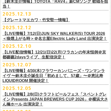
※高校生以下は当日¥2,000キャッシュバック（
当日年齢を証明できるも
ミスター小西(Vo)
当日あらゆる角度から切り取った写真を贅沢にまとめた72ページのフォ
【鈴木圭介情報】TOYOTA「RAV4」新CMソング 歌唱を担
配信日：2025年12月30日(火)正午
の（学生証、保険証など）
のご提示が必要となります）
ザ50回転ズとの対バンツアーが決定！
当！
奥野真哉(Key)
トブックも同梱したスペシャルパッケージ仕様で販売致します。
視聴料：U-NEXT月額会員視聴無料配信URL：
https:
一般チケット発売日：3月8日(日)
「フラカンと行くザ50回転ズの故郷巡りツアー！」と題し、ザ50回転ズ
中森泰弘(G)
2025.12.13
//t.unext.jp/r/flowercompanyz
TOYOTA「RAV4」の新CMソングの歌唱を鈴木圭介が担当
！
のメンバーの故郷、堺、出雲、徳島を２バンドで巡ります！
竹安堅一(G)
フラカンのweb shop「ニワトリ堂」、そして1/31(土)札幌公演よりフラカ
【グレートマエカワ・竹安堅一情報】
2025年12月17日発売とともに新作CMが公開され
ました。
◎「フォークの爆発2026 〜座って演奏するスタイルです〜」
4月4日(土) ,5日(日)に開催される「WALK INN FES! 2026 IN 桜島」にフ
グレートマエカワ(B)
ンのライブ会場にて販売がスタート！
＊以下過去ライブ作品も配信中
ナレーションも担当しております。
2025.12.12
7/4(土)岡山・倉敷新渓園敬倹堂 16:30/17:00 問：キャンディープロモ
ラワーカンパニーズの出演が決定！
一般チケット発売は1月31日。
クハラカズユキ(Dr)
完全生産限定盤のため売り切れ次第販売終了。どうぞお早めに！
『Maximum Top Beat!!』
◎「フラカンの横浜アリーナ -リモートライヴ編- 〜生き続けてる事は最
ぜひチェックしてください！
ーション岡山
どうぞお見逃しなく！
【LIVE情報】7/12(日)JUN SKY WALKER(S) TOUR 2026
フラワーカンパニーズが不定期で行なっている２マンライブ企画「シリ
チケット料金：前売¥5,500(税込/ドリンク代別途要/整理番号付)
3rd Anniversary of Top Beat Club
大のメッセージ！〜」 2020.8.27 横浜アリーナ *無観客配信ライブ
7/5(日)兵庫・神戸クラブ月世界 15:30/16:00 問：清水音泉
＜狼煙上がる時＞＠名古屋Ellectric Lady Land 出演決定！
◎「WALK INN FES! 2026 IN 桜島」
ーズ・人間の爆発」、SCOOBIE Dを迎え、2026年5月に奈良と岐阜での
チケット発売日：2/11(水・祝)
商品詳細：
うつみようこ＆Yokoloco Band “ワンマン！”
◎「ゾロ目だョ全員集合!〜フラカン33年、野音99年〜」
2022.9.23 日比
7/11(土)岐阜・郡上八幡Club Layla 16:30/17:00 問：クラブレイラ
日付：4月4日(土) ,5日(日) ※日割り発表は後日となります
◎「フラカンと行くザ50回転ズの故郷巡りツアー！」
開催が決定！
問い合わせ：十三GABU
LIVE Blu-ray+CD『フラカンの日本武道館 Part2 ～超・今が旬～』
2025.12.10
【公演日】2026/2/5 (木)
3月26日(木)＠KT ZEPP YOKOHAMAで開催される「PON pre WALK
谷野外大音楽堂
7/19(日)東京・有楽町I’M A SHOW 15:15/16:00 問：ネクストロード
会場：南栄リース桜島広場(桜島多目的広場野外ステージ)
日時：2026年4月9日(木) 18:30 OPEN / 19:00 START
内容：Blu-ray+2CD+LIVE PHOTO BOOK(72p） *三方背BOX仕様
【会場】荻窪 TOP BEAT CLUB
THIS WAY〜12年目でも終わらない青春の歌〜」にフラワーカンパニーズ
【LIVE配信情報】12/21(日)22(月)フラカンの年末恒例＠京
◎ フラワーカンパニーズ「神さまツアー」～年末恒例磔磔2デイズ～ 1
8/1(土)福岡・門司BRICK HALL 16:30/17:00 問：ブリックホール
出演：
会場：大阪・堺ファンダンゴ
2025年もお互いに充実のライブを展開してきた両者によるガチンコ対バ
◎フラカン＆ヨコロコ合同企画「俺たちのザ・ベストテン2026」東京編
価格：¥11,000(税込)
【開場/開演】19:00 / 19:30
の出演が決定しました！
都磔磔2daysライブ、生配信決定！
日目 2023.12.13 京都磔磔
8/2(日)福岡・門司BRICK HALL 15:30/16:00 問：ブリックホール
ーゲストアーティスト
出演：フラワーカンパニーズ、ザ50回転ズ
ン、熱すぎるステージになること必至！
【昭和の歌番組を代表する『ザ・ベストテン』のトリビュートLIVE。
発売日：2026年1月30日
【出演】うつみようこ＆Yokoloco Band
本日よりチケット最速先行受付も開始！
2025.12.07
2026年4月18日(土)岩手県二戸市九戸城跡で開催される、結成10周年を迎
◎ フラワーカンパニーズ「神さまツアー」～年末恒例磔磔2デイズ～ 2
チケット料金：5,500円（税込/整理番号付/ドリンク代別）
HEY-SMITH / RHYMESTER / バックドロップシンデレラ / KALMA / 打首
チケット料金：前売り 5,000円(ドリンク代別途)
一般チケット発売は3月8日。
数々の昭和歌謡のカヴァーだけの一夜】
販売場所：フラワーカンパニーズweb shop「ニワトリ堂」
【前売】5,000円 (+1D）
お見逃しなく〜
えるSaToMansion主催のイベント【南部事変 2026】にフラワーカンパニ
日目 2023.12.14 京都磔磔
【LIVE情報】4/30(木)フラワーカンパニーズ・ワンマンラ
※7/4＠倉敷はドリンク代なし、7/19＠東京は全席指定
獄門同好会 / 友部正人 / bacho / THE BOYS&GIRLS
※整理番号あり
どうぞお見逃しなく！
日時：5/19(火)開場18:30／開演19:00
（https://flowercompanyzinc.stores.jp/）、フラワーカンパニーズ ライブ
【当日】5,500円 (+1D）
ーズの出演が決定しました！
イヴ 〜鈴木圭介誕生日「初めまして、57歳」〜＠恵比寿
※高校生以下は当日¥2,000キャッシュバック（
当日年齢を証明できるも
/ SOIL&”PIMP”SESSIONS / フラワーカンパニーズ / SIX LOUNGE / THE
※小学生以上有料、未就学児童入場不可
会場：東京・荻窪TOP BEAT CLUB
会場
【発売場所】イープラス／Peatix
◎「PON pre WALK THIS WAY〜12年目でも終わらない青春の歌〜」
LIQUIDROOM 開催決定！
■U-NEXT問い合わせ：
https://help.
unext.jp/info-video/detail/
info403b
の（学生証、保険証など）
のご提示が必要となります）
FOREVER YOUNG / ENTH / Hump Back / The Birthday (クハラカズユ
チケット発売：2026年1月31日(土)午前10時～
◎フラワーカンパニーズpresents『シリーズ・
人間の爆発』
出演：
※完全生産限定盤のため、生産分完売次第販売終了
【一般発売日】12/13 10:00〜
日時：2026年3月26日(木) 開場17:30 / 開演18:30
◎SaToMansion 10th anniversary festival【南部事変 2026】
2025.12.05
一般チケット発売日：3月28日(土)
キ, ヒライハルキ, フジイケンジ)
イープラス
https://eplus.jp/sf/detail/
4450790001-P0030001
日時：5月30日(土) 開場 16:30 / 開演 17:00
真城めぐみ(Vo)
【イープラス URL】
https://eplus.jp/sf/detail/4450650001-P0030001
会場：KT ZEPP YOKOHAMA
▼CM 概要
日時：2026年4月18日(土) 開城 10:00 / 閉城 17:30 予定
ー鹿児島アーティスト
会場：奈良NEVER LAND
うつみようこ(Vo)
【LIVE情報】2/8(日)クラフトビールフェス「スペントグレ
【Peatix URL】
https://peatix.com/event/4740570
出演：Hump Back/四星球/フラワーカンパニーズ … and more!!
TOYOTA RAV4「LOVE FOREVER」篇
会場：岩手県二戸市九戸城跡
https://www.city.ninohe.lg.jp/info/335
人性補欠 / Tonto / その日暮らし / 花想い / Noisy Laf / 椿井紗代 / Wiθ /
日時：2026年4月11日(土) 16:30 OPEN / 17:00 START
出演：フラワーカンパニーズ/SCOOBIE DO
鈴木圭介(Vo)
イン Presents JAPAN BREWERS CUP 2026」＠横浜大さ
【入場順】1.イープラス 2.Peatix
チケット料金：¥5,0OO(1F立ち見)¥6,0OO 1Drink別(2F指定席)
＊TOYOTA「RAV4」オフィシャルサイト：
https:/
/toyota.jp/rav4/
その他詳細：SaToMansion 公式サイト：
https://satomansion.com/
Poly lism / DJ Msize /ともそだちBAND / +オーディショングランプリ
ん橋ホール 出演決定！
会場：島根・出雲アポロ
チケット料金：前売り¥5.200(税込/D別/整理番号付)
ミスター小西(Vo)
2026年2月 「初恋の嵐 西山達郎生誕祭～初恋の嵐 カモンアゲイン!2026
【問】TOP BEAT CLUB 03-6913-5433 info@topbeatclub.com
※1Drink別
竹原ピストルさん（バンド編成）との対バンライブが決定！
ーー
出演：フラワーカンパニーズ、ザ50回転ズ
一般チケット発売日：2026年3月8日(日)
奥野真哉(Key)
～」開催ゲストボーカルとして、