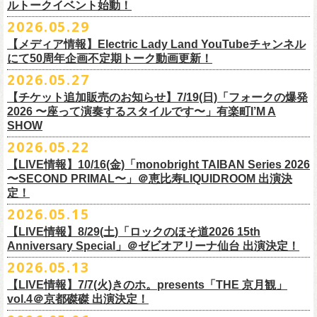
ルトークイベント始動！
素材 ： 綿100％
ローソン、
ミニストップ店舗にて直接払い戻しをさせていただきます。
＜オフィシャル抽選先行＞ 7/13(月)12:00～7/20(月・祝)23:59まで
発売日：7月4日(土)10:00〜
・富山県民小劇場ORBIS
◎「フォークの爆発2026 〜座って演奏するスタイルです〜」
サイズ：S / M / L / XL
ローソンで発券された⽅はローソンへ、
2026.05.29
ミニストップで発券された⽅は
https://
l-tike.com/st1/okuno1202-
1/
プレイガイド：イープラス
https://eplus.jp/sf/detail/
0039320001-
・バール・デ・美富味
7/5(日)兵庫・神戸クラブ月世界 開場15:30/開演16:00
＜製品サイズ＞
ミニストップへお⼿持ちの未使⽤
チケットをお持ちの上、ご来店くださ
他詳細はイベント公式サイトへ →
https://
breast.co.jp/okuno60th/
P0030682P021001?P1=
1221
【メディア情報】Electric Lady Land YouTubeチャンネル
・マリエ6F芝生広場
追加チケット＞2F立ち見席 ￥5,500（税込/ドリンク代別）
S ： 身丈66cm / 身幅55cm / 肩幅52cm / 袖丈21cm
い。実際の払戻⼿
順につきましては、下記URLをご確認ください。
ネクストロード 03-5114-7444（平日14～18時）
https://nextroad-
にて50周年企画不定期トーク動画更新！
・富山駅構内自由通路
＊ステージ上からの眺めになります
M ： 身丈70cm / 身幅58cm / 肩幅55cm / 袖丈23cm
https://l-tike.com/oc/lt/
haraimodoshi/
p.com/
contact/
チケット発売：7月6日 12時～
2026.05.27
＊自由席の方ご入場後、開演10分前のご案内を予定しています
L ： 身丈74cm / 身幅61cm / 肩幅58cm / 袖丈25cm
(注1)チケットの半券がもぎられているものについては、ご返⾦
対応を致
2027年にオープン50周年を迎える名古屋のライブハウスElectric Lady
プレイガイド：e-plus(イープラス)
発売日：7月2日(木)17:00〜
【チケット追加販売のお知らせ】7/19(日)「フォークの爆発
XL ： 身丈78cm / 身幅64cm / 肩幅61cm / 袖丈27cm
しかねます。
Land（通称E.L.L）でぴあ中部×フラワーカンパニーズの合同企画のトー
https://eplus.jp/sf/detail/
4562600001-P0030001
プレイガイド：イープラス
https://eplus.jp/sf/detail/0039320001-
2026 〜座って演奏するスタイルです〜」有楽町I’M A
※上記サイズはあくまでも目安の寸法です
(注2)チケット代以外の外⼿数料(配送⼿数料は除く)の返⾦
については、
クイベントシリーズ、vol.1の開催が8月31日(月)に決定！
フェスHP:
backonlivefes.com
SHOW
P0030685P021001?P1=1221
「フォークの爆発2026 ミニマル巡業 〜うたとギターとコーラスと〜」
「各種⼿数料券」が必要となります。
払い戻しの際に忘れずお持ちくだ
問：清水音泉 06-6357-3666（平日 15:00~18:00）
福島にて開催決定！
2026.05.22
さい。もし各種⼿
数料券を紛失された場合、外⼿数料のご返⾦
は致しか
日本のロック史を彩るさまざまバンドが出演し、ライブハウスシーン黎
info@shimizuonsen.com
ねますので何卒ご了承下さい。
【LIVE情報】10/16(金)「monobright TAIBAN Series 2026
明期ならではの驚きのエピソードから、まるで都市伝説のようなとんで
◎「フォークの爆発
2026
ミニマル巡業 〜うたとギターとコーラスと〜」
〜SECOND PRIMAL〜」＠恵⽐寿LIQUIDROOM 出演決
(注3) 払い戻しには「チケット」が必要です。払い戻し手続きより先に、
も逸話まで、これまでもさまざまな伝説が語られてきたてE.L.L。
※ミニマル巡業とは『
新たな試みとして歌とアコースティックギター一
定！
チケットの発券手続きの上、
再度Loppiにて払戻しお手続きください。
来年2027年にオープン50周年を控えたE.L.Lについて、フラカン鈴木圭介
本とコーラスと小
物の楽器などで構成するライヴ』です
(注4)夜間・早朝(21時～6時頃)は防犯対策として、
レジ内の現⾦が制限さ
2026.05.15
とグレートマエカワがホスト役となり、さまざまなバンドマン、シンガ
日時：
9/21(
月祝
)
開場
15:30/
開演
16:00
れております。その為、夜間・
早朝とその直前・直後の時間帯はつり銭
ー、関係者をゲストに迎えて語り明かすトークセッションを企画。
【LIVE情報】8/29(土)「ロックのほそ道2026 15th
会場：福島
Player
’
s Cafe
2027年にオープン50周年を迎える名古屋のライブハウスElectric Lady
◎
「SMILEY’S CONNECTION スマイリー原島 BIRTHDAY FESTIVAL
が 不⾜する場合がございますので、払い戻しは夜間・
早朝を避けてお⼿
このトークシリーズでは、E.L.L.にこれまで関わってきたミュージシャ
Anniversary Special」＠ゼビオアリーナ仙台 出演決定！
チケット料金：
4,800
円（税込
/
整理番号付
/
ドリンク代別） ※高校生以下
Land（通称E.L.L）でぴあ中部×フラワーカンパニーズの合同企画のトー
6days ～ ハメチ a-GOGO CARNIVAL!!～」
続きいただきますようお願い申し上げます。
ン、関係者、そして当時はファンだった人々とともに、まもなく50年を
2026.05.13
は当日
¥2,000
キャッシュバック（
当日年齢を証明できるもの（学生証、
クイベントシリーズを開始することが決定！
＜
day
２下北沢
CLUB Que
編＞
迎えるライブハウスの、ツワモノたちの記憶を語っていきます。配信や
10月、11月と自身初となるクラブクアトロ・
ワンマンツアーも決まって
保険証など）
のご提示が必要となります）
【LIVE情報】7/7(火)きのホ。presents「THE 京月観」
9
月
3
日
(
木
)
下北沢
CLUB Que
【ローソンチケットでご購入で、電子チケットをご選択の
インタビューでは語れない、ここだけの話もたくさん披露予定。
いるフラワーカンパニーズ、
2026年を右肩上がりに盛り上げる8箇所9公
一般チケット発売日：
7
月
18
日
(
土
)
vol.4＠京都磔磔 出演決定！
日本のロック史を彩るさまざまバンドが出演し、ライブハウスシーン黎
出演：
POLYSICS
／フラワーカンパニーズ／
SCOOBIE DO
お客様】
演のツアー開催決
定！
問い合わせ：ノースロードミュージック
明期ならではの驚きのエピソードから、まるで都市伝説のようなとんで