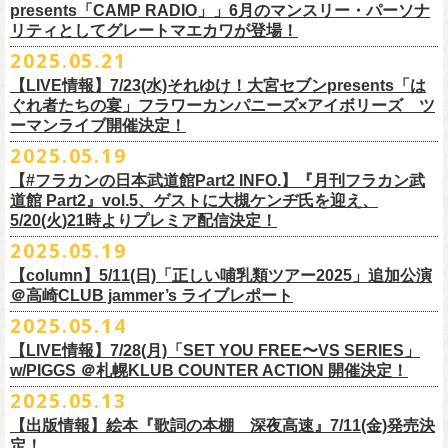
ネクストロード 03-5114-7444 (平日14～18時)
ム未収録集〜』を7月9日にリリースすることが決定！
https://www.youtube.com/watch?
v=kTtAgK2Iq4A&t=2345s
presents「CAMP RADIO」」6月のマンスリー・パーソナ
ての⼤切な曲がたくさんあると思います。
※宛名入れはひらがなのみとなります。（日付やメッセージ、イラスト
こちらの商品は受注生産販売となります（公演当日の販売は未定）。
合わせてお見逃しなく！
チケット料金：¥5,200(税込/整理番号付/
ドリンク代別途要)
全19曲75分、フルに収録された、これぞ真のとっておきの企画盤です。
リティとしてグレートマエカワが登場！
何より、メンバーにとっては全ての曲が⼤切な曲で、⼀年中⾏なってい
等は不可）
※全公演、高校生以下は当日¥2,000 キャッシュバック(当日年齢を証明で
どうぞお楽しみに！
■vol.2
るライブでは新旧問わず並列でセットリストに組み込まれ、今も⽣き続
※イベントの撮影・録音・録画（ライブ機能や画面録画含む）は一切禁
2025.05.21
今回3サイズをご用意（※写真 :鈴木圭介、グレートマエカワ S着用/ 竹安
＜番組情報＞
9月28日(日)岩手県盛岡市盛岡城跡公園を中心に開催される「いしがき
ラジオNikkei第１にて毎週木曜日21:30～22:10放
送「LOGOS
きるもの(学生証、
保険証など)のご提示が必要となります)
ゲスト：Hump Back
けています。
止とさせていただきます。
堅一 M着用/ミスター小西 L着用）、
『月刊フラカン武道館 Part2』
9月11日(木)、12日(金)＠仙台GIGSで開催されるスピッツ主催「ロックの
【LIVE情報】7/23(水)それゆけ！大宮セブンpresents「は
MUSIC FESTIVAL2025」にフラワーカンパニーズの出演が決定！
presents「CAMP RADIO」、
一般チケット発売日：
◎商品詳細
https://www.youtube.com/watch?
v=6XTayyWwFP0&t=6s
この全ての曲たちを改めてたくさんの⼈に知ってほしい、そんな気持ち
※整理番号での入場を予定しております。変更になる場合も御座います
前ポケット/背中部分にフラカンの日本武道館仕様のオリジナルタグ付
◾️vol.6
ほそ道2025」にフラワーカンパニーズの出演が決定！
ぐれ者たちの宴」フラワーカンパニーズ×アイボリーズ ツ
6月のマンスリー・パーソナリティをグレートマエカワが務めます ！
10/25〜12/22公演＞8月30日(土)
タイトル：HESOKURI ～オリジナルアルバム未収録集～
も込めて、
ので、予めご了承ください。
き、
ゲスト：TOSHI-LOW（BRAHMAN）
ーマンライブ開催決定！
フラワーカンパニーズの出演日は9月12日(金)になります。
チケットオフィシャル１次先行も本日よりSTART！
5月5 週目SPと6 月1週目、2週目の3本で豪華ゲストをお招きしお届けい
1/17〜3/14公演＞10月18日(土)
発売日：2025年7月9日
■vol.3
今回5名のライターさんと、四星球・北島康雄さんにご協⼒いただき、全
さらに、別途フラカンオリジナルデザインの布パッチをお付けします。
6月18日(水)21:00〜プレミア配信
2025.05.19
詳細は下記をチェック！
今年もやります！怒髪天との恒例”ジャンピング乾杯TOUR”！
たします。
品番：DQCL-3946
ゲスト：根本要（スターダスト☆レビュー）
曲レビュー企画を⾏うことになりました。
【対象商品】
（布パッチのデザインは後日！お楽しみに）。
本番URL：
https://youtu.be/Z9wrtIqELqE
5月31日(土)正午より、チケット先行受付もスタート！（〜6月10日
https://eplus.jp/ishigaki-fes/
今年は趣向を変えて、アコースティック＆トークコンサートで京都、甲
【#フラカンの日本武道館Part2 INFO.】『月刊フラカン武
価格：￥3,300(税込)
https://www.youtube.com/watch?
v=OMoBtAjSn-w
発売日：2025年7月11日(金)
(火)23:59まで）
府、松本にて開催決定！
道館 Part2』vol.5、ゲストに大槻ケンヂ氏を迎え、
収録楽曲：
「フラカンの音楽目録」reviewer
タイトル：歌詞（うた）の本棚 『深夜高速』
＊＊＊＊＊＊＊＊＊＊＊＊＊＊＊
＊アーカイブ配信中！
どうぞ、お見逃しなく！
◎「いしがきMUSIC FESTIVAL2025」
5/20(火)21時よりプレミア配信決定！
◎ラジオNikkei第１毎木21:30～22:10放
送
01. プライマル。
■vol.4：山里亮太（南海キャンディーズ）
天野史彬（ライター）
鈴木 圭介(著)/丹下 京子(絵)
事前販売受注期間：2025年6月28日(土)12:00〜7月20日(日)23:59まで
◾️vol.0 番組スタート直前スペシャル
日時：2025年9月28日(日)
本日よりHP先行も受付スタート！ぜひお早めに〜
「LOGOS presents「CAMP RADIO」」
2025.05.19
02. ハートのレース
https://youtube.com/live/_ipE-
Na37yY
大西健斗（ライター/SPICE編集部）
価格：￥2,200（税込）
受注受付url：web shop「ニワトリ堂」
ゲスト：スキマスイッチ
☆オフィシャル先行：5月31日（土）正午12:00〜6月10日（火）23:59
場所：岩手県盛岡市盛岡城跡公園を中心に開催
https://campradio.jp/
03．友達100万人
川上きくえ（ライター）
【column】5/11(日)「正しい哺乳類ツアー2025」追加公演
ISBN：9784845643035
https://flowercompanyzinc.stores.jp/
https://www.youtube.com/watch?v=BR4CmNuGCLg&t=28s
https://w.pia.jp/s/hosomichiofrock25of/
OFFICIAL SITE：
https://www.ishigaki-fes.jp/
☆HP先行
]10月19日（日）大阪城音楽堂にて開催される「OYZ NO YAON」＃007
5/29（木） 21:30～22:10；ゲスト・木村“Q太郎”至さん（ローディー）
04．そら（この空はあの空につながっている）
■vol.5
＠高崎CLUB jammer’s ライブレポート
北島康雄（四星球）
※対象商品は当日会場にてスタッフからお渡し致します。
お届け予定：9月10日(水)前後を予定
#いしがき2025
受付URL：
https://eplus.jp/jktour2
025-hp/
〜オヤジを愛したスパイ〜
6/ 5（木） 21:30～22:10；ゲスト・桜井秀俊さん（真心ブラザーズ
）
05. 青い吐息のように
ゲスト：大槻ケンヂ（筋肉少女帯/特撮/オケミス）
鈴木淳史（ライター）
2025.05.14
※こちら受注生産の商品となり、公演当日の販売は現状未定となってお
◾️vol.1
◎「ロックのほそ道2025」
#いしがきミュージックフェスティバル
受付期間：2025/5/30（金）21:00〜6/8（日）2
3:59
にフラワーカンパニーズの出演が決定！
※リピート放送：19日（木）21:30～22:10
06．セミ・ロング
https://www.youtube.com/watch?
v=1EMet2dx9d4
兵庫慎司（ライター）
【ローソンチケット】
ります。
ゲスト：加藤ひさし、古市コータロー（THE COLLECTORS）
日時：2025年9月12日(金) 17：15／18：00
【LIVE情報】7/28(月)「SET YOU FREE〜VS SERIES」
購入枚数制限：お1人様1公演につき4枚まで
6/12（木） 21:30～22:10；ゲスト・フミさん（POLYSICS） ※リピー
07. 天の神さまの言うとおり
ご購入はコチラから＞＞
購入を希望される方は事前販売受注期間内にてご注文ください。
https://www.youtube.com/watch?v=kTtAgK2Iq4A&t=2345s
会場：仙台GIGS
w/PIGGS ＠札幌KLUB COUNTER ACTION 開催決定！
只今から先行受付も開始！お申し込みはコチラ〜
ト：26日（木）21:30～22:10
08. スターな男
■vol.6
本日6/20(金)より「
フラカンの音楽目録」
と付したInstagramのオリジナ
※受付開始までにURL表示致します※
＊＊＊＊＊＊＊＊＊＊＊＊＊＊＊
出演：キタニタツヤ/SPITZ/フラワーカンパニーズ/Laura day
2025.05.13
◎「ジャンピング乾杯TOUR 2025 “山あり谷あり歌声一座のアコースティ
https://eplus.jp/ynks/
09．アンテな
ゲスト：TOSHI-LOW（BRAHMAN）
ルアカウントにて随時公開していきます！
喜多方、東京、松阪、福山の４箇所を回る、
フラワーカンパニーズの恒
■vol.2
romance（五十音順）
ック＆トークコンサート”」
＊発券手数料がお得
＊Radikoの「RN」にて全国でお聴きいただけます。
10. ザッツオーライ
【出版情報】絵本『歌詞の本棚 深夜高速』7/11(金)発売決
https://youtu.be/Z9wrtIqELqE
例アコースティック企画「
フォーク
の
爆発
2025 ～座って演奏するスタイ
※イベントチケットは、電子チケットでのお引き取りとなります。
テレビ埼玉の人気番組「それゆけ！大宮セブン」から誕生した芸人バン
◎「フラカンのオーバーオール」*オリジナル布パッチ付き
ゲスト：Hump Back
料金：1Fスタンディング／2F指定席/2F後方スタンディング ￥7,500-
10/17(金)名古屋DIAMOND HALLにて、フラワーカンパニーズ
9月4日(木)京都・磔磔 18:30/19:00 （問）清水音泉 06-6357-3666 (平日
＊全国LOGOSショップ店内でも放送されます。
11. 夜汽車のブルース
定！