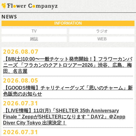
NEWS
INFORMATION
TV
ラジオ
雑誌
WEB
2026.08.07
【8/8(土)10:00〜一般チケット発売開始！】フラワーカンパ
ニーズ 「フラカンのクアトロツアー2026」渋谷、広島、梅
田、名古屋
2026.08.05
今秋開催！自身初となるクラブクアトロ・ワンマンツアー、8/8(土)一般
【GOODS情報】チャリティーグッズ「思いのチャーム」新
チケット発売がスタート！
色販売のお知らせ
どうぞお早めに〜
2026.07.31
【LIVE情報】11/2(月)「SHELTER 35th Anniversary
チャリティーグッズ「思いのチャーム」（リフレクターチャーム）の再
Finale ” ZeppがSHELTERになります ” DAY2」＠Zepp
販が決定致しました。
Diver City Tokyo 出演決定！
白、緑、赤オレンジの３つの新色展開で、
2026.07.31
8/23(日)フラワーカンパニーズ ワンマンライブ「横浜ストーリー2026」