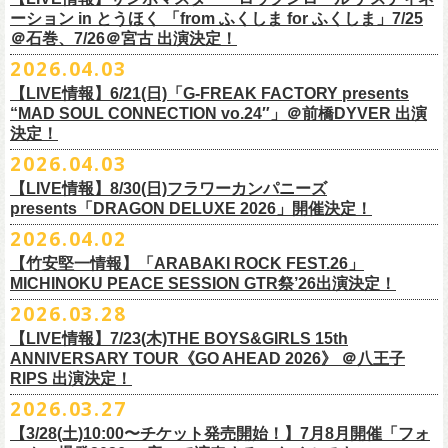
一般チケット前売5,000円/ 当日5,500円
ネクストロード 03-5114-7444 (平日14～18時)
ーション in とうほく 「from ふくしま for ふくしま」7/25
https://rainbowhill.jp/
＊鶴オフィシャルサイト：
https://afrock.jp/
ーーーーー
＠石巻、7/26＠宮古 出演決定！
鈴木実貴子ズ自主企画イベント『心臓の騒音』にフラワーカンパニーズ
2026.04.03
・7月2日(木)＠荻窪TOP BEAT CLUB
＜振替公演・チケットの払い戻しについて＞
の出演が決定！
*ワンマン
【LIVE情報】6/21(日)「G-FREAK FACTORY presents
・現在、振替日程、および各公演のチケット払い戻しに関する詳細を調
本日よりオフィシャル先行もスタート！どうぞお見逃しなく〜
本日4月23日(木)に結成37周年を迎えたフラワーカンパニーズ、自身初と
OPEN：19:00 / START：19:30
“MAD SOUL CONNECTION vo.24″」＠前橋DYVER 出演
整しております。 決定次第、改めて各バンドの公式サイトおよび公式
なるクラブクアトロ・ワンマンツアーの開催が決定！
決定！
前売：¥5,000 / 当日：¥5,500 ＋1DRINK(¥700)
SNS等にてご案内いたしますので、今しばらくお待ちください。
◎鈴木実貴子ズ自主企画イベント『心臓の騒音』
https://topbeatclub.com/schedule/?month=202607
2026.04.03
・お手持ちのチケット（紙・電子共に）は、詳細が発表されるまでその
日程：12月3日(木)
◎フラワーカンパニーズ 「フラカンのクアトロツアー2026」
まま大切に保管していただきますようお願い申し上げます。振替公演や
【LIVE情報】8/30(日)フラワーカンパニーズ
時間：開場 18:30 開演 19:00
10/10(土)渋谷クラブクアトロ OPEN 16:15 START 17:00 問：ネク
払い戻しの際に必要となります。
presents「DRAGON DELUXE 2026」開催決定！
会場 ：新代田FEVER
ストロード
2026.04.02
料金：4,500円（税込/ドリンク代別/整理番号有）
10/24(土)広島クラブクアトロ OPEN 16:15 START 17:00 問：キャ
改めて万全の体制で、鶴とともにライブをお届けできたらと思いますの
出演：鈴木実貴子ズ / フラワーカンパニーズ
ンディー・プロモーション
【竹安堅一情報】「ARABAKI ROCK FEST.26」
で、ご理解のほど、何卒宜しくお願い致します。
フラワーカンパニーズのベーシスト兼リーダー兼社長、グレートマエカ
一般チケット発売日：8月23(土)
MICHINOKU PEACE SESSION GTR祭’26出演決定！
10/25(日)梅田クラブクアトロ OPEN 15:15 START 16:00 問：清水
ワの57歳の誕生日を記念し、7年ぶりの奄美大島で、誕生日会&前夜祭開
問い合わせ：VINTAGE ROCK std. 03-5787-5350 （平日12:00～17:00）
音泉
2026.03.28
催決定!
https://vintage-rock.com/
11/1(日)名古屋クラブクアトロ OPEN 15:15 START 16:00 問：JAIL
お待たせしました！怒髪天との恒例”ジャンピング乾杯TOUR”、もちろん
【LIVE情報】7/23(木)THE BOYS&GIRLS 15th
HOUSE
今年も開催決定！
ANNIVERSARY TOUR《GO AHEAD 2026》 ＠八王子
◎「フォークの爆発2026 ミニマル巡業 ～うたとギターとコーラスと～
＜全公演共通＞
みんなで足腰鍛えて挑みます〜
【オフィシャルサイト先行】
RIPS 出演決定！
GMBD前夜祭」
チケット料金：前売￥5,700(税込/ドリンク代別途要)
◎「レッツけんこうアンブレラチャーム」（ランダム）
受付期間：04/25(土)20:00～04/30(木)23:
59
2026.03.27
※ミニマル巡業とは『新たな試みとして歌とアコースティックギター一
※高校生以下は当日¥2,000キャッシュバック（当日年齢を証明できるも
価格：￥500(税込)
本日よりHP先行も受付スタート！お見逃しなく！！
▼受付URL
本とコーラスと小物の楽器などで構成するライヴ』です
【3/28(土)10:00〜チケット発売開始！】7月8月開催「フォ
の（学生証、保険証など）のご提示が必要となります）
仕様：チャーム4種（けいくん、まーちゃん、けんちゃん、
こにし）/アル
https://eplus.jp/suzukimikiko-
1203-flowercompanyz/
日時：2026年9月26日(土) 開場17:00 開演18:00