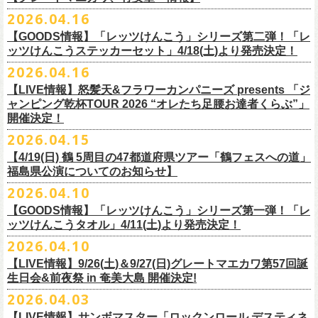
ー」の歌詞をデザインした「モンキーTシャツ」！
い。
証明できるもの（学生証、保険証など）
のご提示が必要となります）
チケット料金：全席指定¥3,500（税込） *未就学児童入場不可
hot.ne.jp/
☆オフィシャル先行☆
一般発売に先がけ、5/22(金)よりオフィシャル先行受付がスタート！
2026.04.16
≪受信可能ドメイン≫
l-tike.com
/
ent.
lawson.co.jp
一般チケット発売日：8月29日(土)
うつみようこ＆Yokoloco Band LIVE情報
チケット発売日：5月30日(土)10:00
5月15日(金)18:00 〜 5月24日(日)23:59
どうぞお見逃しなく！
4/30(木)恵比寿リキッドルーム公演より販売開始いたします！
＜お問合せ＞ローソンチケットインフォメーション
https:
//l-
【GOODS情報】「レッツけんこう」シリーズ第二弾！「レ
[オクノシンヤ(key)クハラカズユキ(ds)グレートマエカワ(b)竹安堅一(g)う
プレイガイド：チケットぴあ
https://t.pia.jp/
https://w.pia.jp/s/hosomichi26ofs/
tike.com/contact/
ッツけんこうステッカーセット」4/18(土)より発売決定！
つみようこ (vo.g)]
お問い合わせ：ell.SIZE 052-211-3997
＊本公演のチケットはチケット不正転売禁止法の対象となる「特定興行
◎「monobright TAIBAN Series 2026 〜SECOND PRIMAL〜」
2026.04.16
Electric Lady Landホームページ ＞
https://www.ell.co.jp/
入場券」となります
「レッツけんこう」シリーズ第二弾！ステッカーセットの発売が決定！
日時：2026年10月16日(金) 開場18:00/開演19:00
・6月5日(金) ＠名古屋TOKUZO
※本イベントはトークイベントです。当日はライブパフォーマンスはご
【LIVE情報】怒髪天&フラワーカンパニーズ presents 「ジ
4/18(土)SaToMansion 10th anniversary festival【南部事変 2026】公演よ
会場：恵⽐寿LIQUIDROOM
*ワンマン
ざいません。
ャンピング乾杯TOUR 2026 “オレたち足腰お達者くらぶ”」
◎「ロックのほそ道2026 〜15th Anniversary Special〜」
り販売開始いたします！
出演：モノブライト / フラワーカンパニーズ
18:30open 19:30start
開催決定！
「フォークの爆発2026 ミニマル巡業 〜うたとギターとコーラスと〜」
日時：2026年8月29日(土) 16:00 / 17:00
チケット料金：前売5,500円(税込/ドリンク代別/整理番号付)
京都のアイドルグループ・きのホ。の主催企画「THE 京月観」7/7(火)＠
予約￥5,000 当日￥5,500
編、長野での開催が決定！
2026.04.15
会場：ゼビオアリーナ仙台
一般チケット発売日：7月11日(土)
京都磔磔にフラワーカンパニーズの出演が決定！
https://www.tokuzo.com/2026Jun/20260605
出演：阿部真央 / クリープハイプ / Spitz / フラワーカンパニーズ（五十
2020年開催した「フラカンの横浜アリーナ」から続く＜フラカンの横浜
問い合わせ：ディスクガレージ https://info.diskgarage.com
【4/19(日) 鶴 5周⽬の47都道府県ツアー「鶴フェスへの道」
◎「フォークの爆発2026 ミニマル巡業 〜うたとギターとコーラスと〜」
音順）
ストーリー＞シリーズ、
福島県公演についてのお知らせ】
本日5月13日20:00から、チケットの先行抽選予約の受付もスタート！
◎「着ぐるみラッコのマグカップ」
・6月5日(土) ＠名古屋TOKUZO
※ミニマル巡業とは『
新たな試みとして歌とアコースティックギター一
料金：アリーナスタンディング￥10,000(税込・ブロック指定・入場整理
今年も8月23日(日)F.A.D YOKOHAMAにて開催決定！
＊オフィシャル先行受付＊
どうぞお見逃しなく！！
価格：￥2,000(税込）
2026.04.10
*ゲストあり：EDDIE（the 原爆オナニーズ）森田裕(バレーボールズ)
本とコーラスと小
今週末に出演を予定しておりました
物の楽器などで構成するライヴ』です
番号付)、スタンド指定席：￥10,000(税込)、車椅子席：￥11,000(税込)
期間：2026年5⽉22⽇(⾦) 18:00〜2026年5⽉31⽇(⽇) 23:59
カラー：グリーン , ホワイト
【GOODS情報】「レッツけんこう」シリーズ第一弾！「レ
17:00open 18:00start
日時：7/14(火) 開場18 : 30/開演19 : 00
お問い合わせ：ノースロードミュージック TEL 022-256-1000（営業時
◎「横浜ストーリー2026」
受付URL：
https://l-tike.com/monobright/
◎きのホ。presents「THE 京月観」vol.4
素材 ： ポリプロピレン
ッツけんこうタオル」4/11(土)より発売決定！
予約￥5,000 当日￥5,500
会場：
■2026年4月19日（日） 鶴 5周⽬の47都道府県ツアー「鶴フェスへの道」
長野
BAR THREE
間 平日11:00〜16:00）
日時：8月23日(日)Open 15:30 / Start 16:00
日時：2026年7月7日(火) 18:00 OPEN/18:30 START
サイズ：直径 約82mm × 高さ 約92mm
https://www.tokuzo.com/2026Jun/20260606
2026.04.10
チケット料金：4,800円（税込/整理番号付/ドリンク代別） ※高校生以下
福島県公演
HP:
https://rocknohosomichi.com
会場：神奈川・F.A.D
YOKOHAMA
会場：京都磔磔
容量／約340ml
お待たせしました、「レッツけんこう」シリーズの発売が決定！
は当日¥2,000キャッシュバック（
会場：福島県・OUTLINE 出演：鶴 / フラワーカンパニーズ
当日年齢を証明できるもの（学生証、
Instagram:
https://www.instagram.com/hosomichiofrock/
チケット料金：前売￥5,200（税込/整理番号付/
ドリンク代別）
【LIVE情報】9/26(土)＆9/27(日)グレートマエカワ第57回誕
出演：フラワーカンパニーズ / きのホ。
本体重量／約92g
第一弾として、「レッツけんこうタオル」が完成！
・6月7日(日)「Rainbow Hill 2026」」＠大阪 服部緑地・野外音楽堂
保険証など）
のご提示が必要となります）
X:
https://x.com/hosomichiofrock
生日会&前夜祭 in 奄美大島 開催決定!
※高校生以下は当日￥2,000キャッシュバック （当日年齢を証明できるも
チケット料金：¥4,800 (ドリンク代別途)
耐熱温度：140℃
4/11(土)「フラカンと行くザ50回転ズの故郷巡りツアー！」＠出雲アポロ
*イベント出演
一般チケット発売日：5月23日(土)
につきまして、鶴のオフィシャルサイトでお知らせがありましたとお
の(学生証、保険証など)
のご提示が必要となります）
2026.04.03
＊チケット先行抽選受付： 5/13(水)20:00~ 5/26(M火)23:59
耐冷温度：-40℃
公演より販売開始いたします！
開場/開演11:00 – 終演18:30予定
問い合わせ：長野CLUB JUNK BOX
り、延期となりました。
一般発売日:6月27日(土)
https://w.pia.jp/t/kinopo-
thekyogetsukan/
※ やわらかい乳白色と独特の透け感のあるマグカップです。
【LIVE情報】サンボマスター「ロックンロール デスティネ