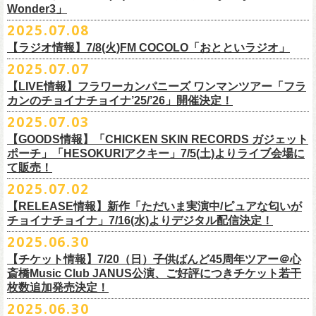
一般チケット発売日：
Wonder3」
③この
#フラカン
キャンペーンポストをリポストしてください
ゲスト：スキマスイッチ
◎7/16(水)デジタルリリース
10/25〜12/22公演＞8月30日(土)
◎「FUNKIST & RED JETS & MAIRO 25th Anniversary LIVE」
encore
2025.07.08
https://www.youtube.com/watch?
＊「ただいま実演中 / ピュアな匂いがチョイナチョイナ」
v=BR4CmNuGCLg&t=28
■7月11日(金) 14:00〜18:45 エフエム長崎「Fly-Day Wonder3」
1/17〜3/14公演＞10月18日(土)
日程：2025年10月5日(日) OPEN 16:00 START 16:25
EN1 涙よりはやく走れ
上記①②③を行って、キャンペーンへの応募が完了。
https://SPACESHOWERFUGA.lnk.
to/tadaima_pure
【ラジオ情報】7/8(火)FM COCOLO「おとといラジオ」
＊鈴木圭介、グレートマエカワ コメントOA！
会場：富山MAIRO
EN2 はぐれ者讃歌
抽選で、合計6名様にスペシャルグッズを
プレゼントいたします！
■vol.1
https://www.fmnagasaki.co.jp/program/wonder3/
2025.07.07
出演：フラワーカンパニーズ、FUNKIST、RED JETS、THE
EN3 真冬の盆踊り
■7月8日(火)18:00〜19:00 FM COCOLO「おとといラジオ」
ゲスト：加藤ひさし、古市コータロー(THE COLLECTORS)
＊「ザッツオーライ」
SANDMA（O.A）
【LIVE情報】フラワーカンパニーズ ワンマンツアー「フラ
＊鈴木圭介、グレートマエカワ コメントOA！
9/20(土)「フラカンの日本武道館 Part2 〜超・今が旬〜」開催に向け、た
https://www.youtube.com/watch?
https://SPACESHOWERFUGA.lnk.
v=kTtAgK2Iq4A&t=2345s
to/thatsallright
カンのチョイナチョイナ’25/’26」開催決定！
チケット料金：前売:¥5000 ※入場時別途ドリンク代¥600要
encore2
https://x.com/ototoi_radio
くさんの人にフラカンの魅力を届けてくださいね！
2025年9月20日(土)開催、フラワーカンパニーズ日本武道館ワンマンライ
プレイガイド：
https://eplus.jp/sf/detail/4369140001
EN4 NUDE CORE ROCK’N’ROLL
2025.07.03
ブ「フラカンの日本武道館 Part2 〜超・今が旬〜」オフィシャルグッズ
■vol.2
＊「すべての若さなき野郎ども」
スペシャルグッズ内容；
を一挙公開！
ゲスト：Hump Back
https://SPACESHOWERFUGA.lnk.
to/subetenowkasanakiyaroudomo
【GOODS情報】「CHICKEN SKIN RECORDS ガジェット
◎世界でひとつだけのフラカンオリジナルTシャツ（「フラカンの日本武
そして、本日より、事前通販受付をスタートいたします。
https://www.youtube.com/watch?
v=6XTayyWwFP0&t=6s
ポーチ」「HESOKURIアクキー」7/5(土)よりライブ会場に
道館 Part2」ライブ写真をプリント・デザインしたTシャツ）：1名様
て販売！
＊「友達100万人」
◎「フラカンの日本武道館 Part2」グッズ サイン入り（何が届くかはお
一部商品は製造に時間を要するため、7/22(火)より生産開始となります。
■vol.3
https://SPACESHOWERFUGA.lnk.
to/tomodachihyakumannin
2025.07.02
フラワーカンパニーズ 新作グッズが登場！
楽しみ）：5名様
それを踏まえ、【7/21(月祝)23:59まで】にご注文いただいた超早期ご購
ゲスト：根本要（スターダスト☆レビュー）
◎うつみようこ＆YOKOLOCO BAND
【RELEASE情報】新作「ただいま実演中/ピュアな匂いが
入対象の方には、確実にお届け＆超早期ご注文特典ステッカー（裏面に
https://www.youtube.com/watch?
v=OMoBtAjSn-w
日時：12/23(火)Open 18:00 / Start 19:00
チョイナチョイナ」7/16(水)よりデジタル配信決定！
充電器やケーブル、モバイルバッテリーなどまとめて持ち運びできる
※キャンペーン参加にはXアカウントが必要となります。
メンバーからのお礼メッセージ入り）をお付けいたします！
会場：京都磔磔
2025.06.30
「CHICKEN SKIN RECORDS ガジェットポーチ」、
※賞品の選択は出来ません。予めご了承ください。
■vol.4：山里亮太（南海キャンディーズ）
フラワーカンパニーズが20枚目のアルバム『正しい哺乳類』
を今年1月に
チケット料金：前売¥5000 / 当日¥5500
7/9(水)に発売する企画アルバム『HESOKURI ～オリジナルアルバム未収
【チケット情報】7/20（日）子供ばんど45周年ツアー＠⼼
7/22(火)以降のご注文＆公演当日ご購入の方にもなるべくお届けできるよ
https://youtube.com/live/_ipE-
Na37yY
リリースしたばかりの中、早くも新曲2曲を制作！
チケット取り扱い：
録集～』発売を記念した「HESOKURIアクキー」、
斎橋Music Club JANUS公演、ご好評につきチケット若干
★応募方法
う製作したいと思いますが、商品によって、場合によっては完売となる
そのタイトルは「ただいま実演中」と「
ピュアな匂いがチョイナチョイ
・磔磔店頭（販売中）
こちらの2種を
7/5(土)フラワーカンパニーズ アコースティック・ワンマ
枚数追加発売決定！
1.キャンペーン公式ページ
https://flowercompanyz.mixlist.app/
にアクセ
可能性がございます。ご希望の方はどうぞお早めにご注文ください！
■vol.5
ナ」。
・7/12(土)10:00〜7/24(木)23:59 イープラスプレオーダー
ンツアー 「フォークの爆発2025～座って演奏するスタイルです～」＠
喜
2025.06.30
スします。
ゲスト：大槻ケンヂ（筋肉少女帯/特撮/オケミス）
出来立てほやほやの今2曲をダブルAサイドシングルとして7/
16(水)にデジ
・8/9〜 一般発売（イープラス）