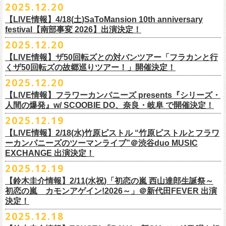
【発売場所】イープラス／Peatix
2025.12.20
(奥野真哉、グレートマエカワ)
ちしております。
5月、東京・荻窪TOP BEAT CLUB、さらに待望の初の大阪・十三GABU
す！〉の開催決定！
【イープラス URL】https://eplus.jp/sf/detail/4461090001-P0030001
今年は、通常のアコースティック・スタイル「〜
座って演奏するスタイ
ゲストDJ:OKA-T／SAKI／HYNG
と、2公演での開催となる。
【LIVE情報】4/18(土)SaToMansion 10th anniversary
【Peatix URL】https://peatix.com/event/4782289
U-NEXTにて独占ライブ配信された9月20日(土)開催の日本武道館公演『フ
ルです〜」でのライヴに加え、
新たな試みとして歌とアコースティック
18:00〜
◎「Mobstyles presents KOKOKARA」
ベストテン世代による、ベストテン世代のための、そしてベストテン世
festival【南部事変 2026】出演決定！
【発売日】1/13 18:00
ラカンの日本武道館 Part2 〜超・今が旬〜』の模様が、12/30(火)正午よ
ギター一本とコーラスと小
物の楽器などで構成するライヴ「ミニマル巡
¥3,000(ドリンク別)
日時：2026年3月20日(金祝) 開場16:00 / 開演 17:00
代じゃなくてもきっと楽しんでいただける、懐かしくも新鮮でとびきり
2025.12.20
【問】TOP BEAT CLUB 03-6913-5433
り再びU-NEXTにてアーカイブ配信スタート！
業 〜うたとギターとコーラスと〜」の２形態で開催いたします。
予約メールアドレス
会場：釜石市民ホール TETTO ホールA（〒026-0024 岩手県釜石市大町
贅沢なステージショウ！
【LIVE情報】ザ50回転ズとの対バンツアー「フラカンと行
okumasa.hrsm@gmail.com
1-1-9）
今年はどんな選曲＆ランキングになるのか！？
くザ50回転ズの故郷巡りツアー！」開催決定！
全国のライブハウスを主戦場とし”メンバーチェンジなし、
活動休止な
初の試み、そして初の会場を多く含む今ツアー、
どうぞお楽しみに！
出演：10-FEET / フラワーカンパニーズ / OA 田原 104 洋/SBE
どうぞお楽しみに！
◎「オクノマサヒコの DJ Dinners2026〜グレッグ・バレンタイン〜」
し”で全国各地でライブ・
ツアーを続けているフラカンが、結成36年
2025.12.20
友部正人さんと今度は九州へ！熊本で２マンライブ開催決定！
チケット料金：前売￥6,600（税込）
【日 程】2026年2月12日(木)
で”超・今が旬”
と自負し10年振りに挑んだ2度目の日本武道館ライブ。
＊オフィシャル先行実施！
＊【ザ・ベストテン】初代司会者、久米宏さんのご逝去の報に接し、心
【LIVE情報】フラワーカンパニーズ presents『シリーズ・
【時 間】OPEN 18:00 CLOSE 23:00 (L/O 22:00)
映像監督・番場秀一氏が当日の模様と前後に行ったインタビューを交
◎フラワーカンパニーズ presents 「シリーズ・人間の爆発 〜
友部
さん
と
◎「フォークの爆発2026 ミニマル巡業 〜うたとギターとコーラスと〜」
受付期間：1/24(土) 18:00〜2/1(日) 23:59
人間の爆発』w/ SCOOBIE DO、奈良・岐阜 で開催決定！
から哀悼の意を捧げます
※お店のキャパシティに限りがあるため、混雑状況によっては時間制の
え、今のフラカンをリアルに映し出した148分。
鹿児島ー熊本のハイエース旅〜」
＊ミニマル巡業とは『
新たな試みとして歌とアコースティックギター一
https://l-tike.com/kokokara/
昨年9月20日(土)に開催されたフラワーカンパニーズ 日本武道館公演『フ
2025.12.19
入れ替えとさせていただきます。
日時：2026年4月5日(日) 開場14:30 開演15:00
本とコーラスと小
物の楽器などで構成するライヴ』です
問い合わせ：G/i/P 問い合わせフォーム
http://www.gip-web.co.jp/t/info
◎フラカン＆ヨコロコ合同企画「俺たちのザ・ベストテン2026」大阪編
ラカンの日本武道館 Part2 〜超・今が旬〜』の模様を収録したLIVE Blu-
【LIVE情報】2/18(水)竹原ピストル “竹原ピストルとフラワ
何卒、ご了承ください。
この配信を記念し公開されている、2020年開催の横浜アリーナでの無観
会場：熊本Django
6/8(月)京都・紫明会館 18:30/19:00 問：SOLE CAFE
イベントオフィシャルサイト：
【昭和の歌番組を代表する『ザ・ベストテン』のトリビュートLIVE。
ray+CDの発売が決定！
ーカンパニーズのツーマンライブ”＠渋谷duo MUSIC
【会 場】押競満寿 〒151-0062 東京都渋谷区元代々木町25-5 1F
客配信ライブ、
2022年開催の日比谷野音ライブ、
そして年末恒例となっ
出演：フラワーカンパニーズ、
友部
正人
6/10(水)広島・東広島 西条公会堂 18:30/19:00 問：キャンディープロモ
https://www.mobstyles.tokyo/view/page/mob25th
数々の昭和歌謡のカヴァーだけの一夜】
EXCHANGE 出演決定！
【料金】2000円（1ドリンク付き）
ている京都のライブハウス磔磔でのセットリ
ストほぼ被りなし2DAYSの
チケット料金：5200円（税込/ドリンク代別/整理番号付）
ーション広島
日時：5/14(木) 開場18:30／開演19:00
全国のライブハウスを主戦場とし”メンバーチェンジなし、活動休止な
2025.12.19
2023年の映像と合わせて、どうぞお楽しみください。
一般チケット発売日：2026年2月11日(水祝)10:00
6/11(木)香川・高松燦庫(sanko) 18:30/19:00 問：燦庫-
会場：大阪・十三GABU
し”で全国各地でライブ・ツアーを続けているフラカンが、結成36年
プレイガイド：イープラス
【鈴木圭介情報】2/11(水祝)「初恋の嵐 西山達郎生誕祭～
SANKO-/TOONICE
出演：
で”超・今が旬”と自負し10年振りに挑んだ2度目の日本武道館ライブ。
初恋の嵐 カモンアゲイン!2026～」＠新代田FEVER 出演
問い合わせ：熊本Django
6/13(土)三重・鳥羽水族館 18:15/18:45 問：ネクストロード
真城めぐみ(Vo)
映像監督・番場秀一氏が当日の模様と前後に行ったインタビューを交
決定！
＊U-NEXT独占ライブ配信詳細
チケット料金：4,800円（税込/整理番号付/ドリンク代別）
うつみようこ(Vo)
え、今のフラカンをリアルに映し出した148分の映像、またライブ音源と
◎フラワーカンパニーズ「フラカンの日本武道館 Part2 〜超・今が
＊一般チケット発売日が当初のご案内より変更となりました
2025.12.18
※6/13＠鳥羽はドリンク代なし
鈴木圭介(Vo)
しても楽しめるのに加え、新保勇樹、CHIYORI、2人の気鋭カメラマンが
旬〜」