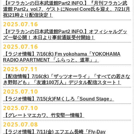
開中のフラカンの楽曲全曲レビュー企画「
フラカンの音楽目録」でボー
ください
◎｢802 Jungle Attack Vol.6 -フラカン武道館壮行会-｣
チケット発売日：9月27日(土)
【#フラカンの日本武道館Part2 INFO.】『月刊フラカン武
【お問い合わせ】
YOKOHAMA
1月17日(土) 長野CLUB JUNK BOX 16:30/17:00
ゲスト：TOSHI-LOW（BRAHMAN）
※上記サイズはあくまでも目安の寸法です
6 夜空の太陽
カル・
北島康雄をプロのライター陣に交じってreviewerに抜擢す
るなど、
https://www.tfm.co.jp/manyuki/
日時：9月2日(火)18:15 OPEN / 18:45 START
道館 Part2』vol.7、ゲストにNovel Core氏を迎え、7/21(月
プレイガイド：
SLUSH-PILE. 03-6451-0554
配信日時：8月24日（日）16:00 START（10分前より準備開始）
1月18日(日) 千葉LOOK 15:30/16:00
https://youtu.be/Z9wrtIqELqE
mc
四星球に対しての信頼度が絶大なフラカンメンバー。
とにかくお互いへ
祝)21時より配信決定！
会場：大阪 GORILLA HALL OSAKA
https://eplus.jp/sf/detail/
4383810001-P0030001
視聴URL：
https://live.nicovideo.
jp/watch/lv348512764
1月24日(土) 高知X-pt. 16:30/17:00
7 馬鹿の最高
の思いが溢れる1時間！
出演：
2025.07.16
＊本ライブの一部はプレミアム会員限定視聴となります。
1月25日(日) 広島SECOND CRUTCH 15:30/16:00
■vol.7
8 最高の夏
フラワーカンパニーズ
＊
全編視聴をご希望のかたはプレミアム会員にご登録（月額790円）をお
【#フラカンの日本武道館Part2 INFO.】オフィシャルグッ
1月27日(火) 四日市CLUB CHAOS 18:30/19:00
ゲスト：Novel Core
9 友達100万人
8月20日(水)21:00よりプレミア配信されます。
Conton Candy
願い致しま
す。
ズ一挙公開！ 本日より事前通販受付開始！
1月31日(土) 札幌近松 16:30/17:00
https://www.youtube.com/watch?
v=I8Zw-h9Anxg
10 ミント
TOSHI-LOW
＊タイムシフト視聴期間：2025年9月7日まで
2月4日(水) 下北沢シェルター 18:30/19:00
2025.07.16
11 ハイエース
開催を約１ヶ月後に控えたフラカンの日本武道館公演のチケットは
絶賛
ヒグチアイ
本番組はプレミアム会員の方ならタイムシフト視聴期間中に何度で
も、
2月14日(土) 大阪バナナホール 16:30/17:00
■vol.8
12 深夜高速
発売中！
【ラジオ情報】7/16(水) Fm yokohama「YOKOHAMA
MC：加藤真樹子（#FM802）
放送終了後に視聴することができます。 一般会員の方の場合は事前予約
2月15日(日) 岡山ペパーランド 15:30/16:00
ゲスト：四星球
mc
RADIO APARTMENT 「ふらっと、道草」」
合わせてお見逃しなく！
チケット発売スタート！
をする事で期間内にタイムシフト視
聴が可能ですが、リアルタイム視聴
2月21日(土) 別府Copper Raven 16:30/17:00
https://www.youtube.com/watch?
v=kVfyzG-tjOs
13 履歴書
2025.07.11
▼詳細はこちら
の際と同様、
全編の視聴にはプレミアム会員への加入が必要になりま
■7/16(水)22:00
～
23:30 Fm yokohama「YOKOHAMA RADIO
2月22日(日) 福岡CB 15:30/16:00
14 感情七号線
https://funky802.com/site/pickup_detail/7941
【配信情報】7/16(水)「ザッツオーライ」「すべての若さな
す。
APARTMENT
「ふらっと、道草」」
2月24日(火) 豊橋Club KNOT 18:30/19:00
15 星のブルペン
＜番組情報＞
き野郎ども」「友達100万人」デジタル配信スタート！
DJ:NakamuraEmi
2月28日(土) 新潟GOLDEN PIGGS BLACK 16:30/17:00
16 日々のあぶく
『月刊フラカン武道館 Part2』
ーーーーーーーーーーーーーーーーーーーーーーーーーーー
2025.07.10
https://www.fmyokohama.co.jp/
program/yra_furatto_michikusa
3月1日(日) 金沢AZ 15:30/16:00
17 虹の雨あがり
■vol.8
「HESOKURI」に収録「ザッツオーライ」「すべての若さなき野郎ど
◎「横浜ストーリー 〜武道館前の一撃〜」
＊鈴木圭介、グレートマエカワ コメントOA
3月7日(土) HEAVEN’S ROCKさいたま新都心 16:30/17:00
mc
【ラジオ情報】7/15(火)FMくしろ「Sound Stage」
7/23(水)よりSpotifyでフラワーカンパニーズのプレイリスト企画がスター
ゲスト：四星球
も」「友達100万人」が、7/16(水)より各音楽サービスにてデジタル配信
日時：8月24日(日)Open 15:30 / Start 16:00
3月14日(土) 仙台darwin 16:30/17:00
18 行ってきまーす
ト！
8月20日(水)21:00〜配信
スタート！
2025.07.10
会場：神奈川・F.A.D YOKOHAMA
■7月15日(金) 19:00〜 FMくしろ「Sound Stage」
19 ラッコ！ラッコ！ラッコ
本番URL：
同日リリースの新曲「ただいま実演中 / ピュアな匂いがチョイナチョイ
https://www.youtube.com/
watch?v=kVfyzG-tjOs
【グレートマエカワ、竹安堅一情報】
会場チケット：完売
＊鈴木圭介、グレートマエカワ コメントOA！
チケット料金：¥5,200(税込/整理番号付/
ドリンク代別途要)
20 人は人
①特設サイト
https://flowercompanyz.mixlist.app/
にて10曲をセレクトし
ナ」と合わせて、プリアドプリセーブが可能です。
※再放送：7月18日(金)15:00〜
2025.07.08
※全公演、高校生以下は当日¥2,000 キャッシュバック(当日年齢を証明で
21 最後にゃなんとかなるだろう
てプレイリストを作成
＊アーカイブ配信中！
ぜひお楽しみください！
きるもの(学生証、
保険証など)のご提示が必要となります)
富山MAIRO 25周年記念ライブにフラワーカンパニーズの出演が決定！
22 白眼充血絶叫楽団
【ラジオ情報】7/11(金) エフエム長崎「Fly-Day
②
#フラカンプレイリスト
をつけてXでシェア
■vol.0 番組スタート直前スペシャル