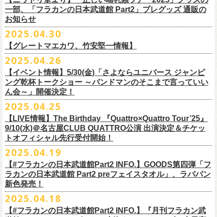
テッカー（サポーター限定カラー）を差し上げます！
楽曲の歌詞に着目し、
気鋭のイラストレーターが自らのフィルターを通
問い合わせ：ノースロードミュージック仙台
※ご購入はおひとり様1枚までとさせていただきます。
M ： 身丈64cm / 身幅57cm / 裄丈84cm
一部、「フラカンの日本武道館 Part2」プレグッズ 通販の
Key. SJ（GAG）
[三宅伸治(vo.g)/石塚英彦(vo)/グレートマエカワ(b)/石塚幸作(ds)]
◎フラワーカンパニーズ presents 「DRAGON DELUXE 2025〜特別
して、
その世界観を絵本として再構築するプロジェクト、”歌詞（うた）
お知らせ
※ご購入されたご本人様のみご参加可能になります。分配や譲渡はでき
L ： 身丈68cm / 身幅62cm / 裄丈87cm
Dr. 南條庄助（すゑひろがりず）
GSK /GUEST Vo:石塚くるみ[pèyang(vo.b)ポトフ(g)アルパカ(ds)]
================================================
編〜」【俺たちのザ・ベストテンPart2】
＊フラカンの日本武道館Part2 ステッカー（サポーター限定カラー：ゴー
の本棚”。
・7月6日(日)
ませんので、予めご了承ください。
XL ： 身丈71cm / 身幅68cm / 裄丈90cm
料金：前売5,000円 当日：5,800円（税込/ドリンク代700円別途要）
【時間(全日共通)】
2025.04.30
日時：10月17日(金) Open 18:15 / Start 19:00
ルド
）
いつもニワトリ堂をご利用いただき有難うございます。
その第４弾としてフラワーカンパニーズ「深夜高速」
の絵本化が決定！
会場：東京・江東区文化センターホール
※本受付は先着順となります。規定枚数に達し次第、受付を終了いたし
※上記サイズはあくまでも目安の寸法です
一般発売：6月8日（日）10:00
OPEN 18:30 /START19:30
文・天野史彬
会場：名古屋DIAMOND HALL
【グレートマエカワ、竹安堅一情報】
時間：Open 16:00 / Start 16:30
ます。
プレイガイド：FANYチケット https://yoshimoto.funity.jp/
【チケット】
出演：
「正しい哺乳類ツアー2025」グッズの一部、並びに「フラカンの日本武
2025.04.26
「SET YOU FREE〜VS SERIES」フラカン武道館応援企画として、札幌
今回の絵本化に際し、鈴木圭介からのリクエストで、
北野武の著書『浅
チケット料金：前売 ¥5,500（税込／全席指定）
※本受付はローソンチケットのシステムを使用しています。
問い合わせ：Fanyチケット 0570-550-100（10時～19時／年中無休）
[1日券] 予約￥5,000/当日￥5,500
2025年5月11日、フラワーカンパニーズが今年1月から全国を回ったツア
フラワーカンパニーズ
道館 Part2」プレグッズをニワトリ堂 2nd STOREにて5/3(土)12:00より取
KLUB COUNTER ACTIONにてPIGGSとの対バンが決定！
草迄』
の表紙などを手掛けたイラストレーターの丹下京子さんが作画を
【イベント情報】5/30(金)「さよならユニバース ジャンピ
一般チケット発売日：5月25日(日)
※本受付にてご購入の際、対象商品の代金とは別に、チケット1枚につき
＝＝＝＝＝＝＝＝＝＝＝＝＝＝
[4日間通し券]￥17,000
ー「正しい哺乳類ツアー2025」の追加公演となる高崎CLUB Jammer’s公
うつみようこ(vo)
り扱いスタート！
担当。
ング乾杯トークショー ～バンドマンのそこまで言っていい
プレイガイド：
ローソンチケットの規定の手数料（システム利用料：330円(税込み)/枚、
※いずれもドリンク代別途要
演が開催された。追加公演の場所がなぜ群馬県・高崎なのかと言えば、
真城めぐみ(vo)
「正しい哺乳類ツアー2025」グッズについては、2025/05/03 12:00 〜
ん会～」開催決定！
◎「SET YOU FREE〜VS SERIES」
楽曲のもつ世界観を繊細に、
豊かに表現した作品に仕上がっています！
イープラス
電子チケット利用料：110円(税込み)/枚）がかかります。
◎フラワーカンパニーズ ワンマンツアー「フラカンのチョイナチョイ
※入場整理番号あり
今年1月にリリースされたアルバム『正しい哺乳類』のレコーディングが
中森泰弘(g)
2025/05/11 23:59までの期間限定での受付となります。
日時：7月28日(月)OPEN 18:30 START19:15
2025.04.25
チケットぴあ
※代金のお支払いは、クレジットカード・PayPay・楽天ペイでのお支払
ナ’25/’26」
※中学生以上はチケットが必要になります。
高崎のスタジオTAGO STUDIO TAKASAKIで行われたからである。作品
奥野真哉(key)
またお届けについて、「正しい哺乳類ツアー2025」グッズを含む場合、5
会場：札幌KLUB COUNTER ACTION
『歌詞の本棚 深夜高速』は、7月11日(金)より全国書店などで発売。お
ローチケ
い、もしくは、コンビニエンスストアの「ローソン」「ミニストップ」
2025年
※オフィシャルFC先行チケット販売あり
のリリースツアーと言えば東京や大阪の大きな会場でファイナルをやっ
クハラカズユキ(dr)
【LIVE情報】The Birthday 『Quattro×Quattro Tour’25』
月末〜6月上旬以降となる予定です。
出演：フラワーカンパニーズ、PIGGS
楽しみに！
問い合わせ：ネクストロード
店内にございます「Loppi」でのお支払いをお選びいただけます。
10月25日(土) 熊本Django 16:30/17:00
※入場順：FC通し券→FC各日券→店通し券→店各日券→当日券
て締め括られるイメージも強いが、その作品が生まれた場所に帰ってい
チケット料金：前売 ¥5,500（税込／整理番号付／ドリンク代別途要）
9/10(水)＠名古屋CLUB QUATTRO公演 出演決定＆チケッ
チケット料金：前売り¥4,800
※各店舗のプレイガイドカウンターでの販売はいたしません。
10月26日(日) 長崎ホンダ楽器 15:30/16:00
一般チケット予約：2025年4月21日(月)から
トオフィシャル先行受付開始！
く、というこのツアーの旅の在り方に美しさを感じる。
※⾼校⽣以下は当⽇¥2,000 キャッシュバックします
◎ニワトリ堂2nd STORE
https://flowercompanyzinc.stores.jp/
チケット発売日：5月24日
商品情報：
・7月31日(木)
※チケットに関する問い合わせは必ず下記にお願いいたします。
11月3日(月・祝) 渋谷duo MUSIC EXCHANGE 15:15/16:00
MANDA-LA2予約フォームよりお申し込みください
そして、これはぼんやりとしたイメージの連鎖でしかないが、群馬と言
（当⽇年齢を証明できるもの（学⽣証、保険証など）のご提⽰
が必要と
2025.04.19
プレイガイド：tiget
https://tiget.net/events/400570
タイトル：『歌詞の本棚 深夜高速』
会場：三重・松阪M’AXA
※海外からは購入できません。日本国内のみの販売になります。
11月8日(土) 徳島club GRINDHOUSE 16:30/17:00
https://ssl.form-mailer.jp/fms/36a3b84d475895
えば詩人の萩原朔太郎である。萩原朔太郎は詩人でありながら、自らマ
なります）
【#フラカンの日本武道館Part2 INFO.】GOODS第四弾「フ
歌詞：鈴木圭介 絵：丹下京子
時間：Open 18:30 / Start 19:00
11月9日(日) 米子AZTiC laughs 15:30/16:00
MANDA-LA2
ンドリンなどの楽器を演奏し、作曲もする音楽家だった。（高崎ではな
一般チケット発売日：6月28日(土)
ラカンの日本武道館 Part2 preフェイスタオル」、ラババン
発売日：2025年7月11日(金)
チケット料金：前売 ¥5,500（税込／全自由・整理番号付／ドリンク代別
＜イベント参加に関してのご注意＞
11月15日(土) 福井CHOP 16:30/17:00
〒180-0003 東京都武蔵野市吉祥寺南町２丁目８−６ 第１８通南ビル地下
いが）前橋文学館という場所に行けば、彼が愛用したアコースティック
問い合わせ：JAILHOUSE TEL:052-936-6041
https://www.jailhouse.jp/
新色発売！
価格：定価2,200円(税込)
途要）
・会場内外の通路など共有部分での座り込み、集団での立ち話など、他
11月16日(日) 神戸VARIT. 15:30/16:00
https://www.manda-la2.com
ギターが飾られていたり、彼の作曲した曲が流れていたりする。詩と音
我こそ”フラカンの日本武道館宣伝隊員”に！という方は、こちらよりポス
2025.04.18
発売元：リットーミュージック
一般チケット発売日：5月26日(月)
のお客様のご迷惑になるような行為はご遠慮ください。イベント中止等
11月29日(土) 名古屋E.L.L 16:30/17:00
2025年9月20日(土)開催するフラワーカンパニーズ日本武道館ワンマンラ
楽の関係、言葉と音楽の関係、「うた」と呼ばれるものの秘密……そう
ター＆フライヤーを必要数お送りさせていただきますので、メールに
商品ページ：
https://www.rittor-
music.co.jp/product/detail/
3125317101/
【#フラカンの日本武道館Part2 INFO.】『月刊フラカン武
イープラス
の原因となります。
11月30日(日) 静岡サナッシュ 15:30/16:00
＝＝＝＝＝＝＝＝＝＝＝＝
イブ「フラカンの日本武道館 Part2 〜超・今が旬〜」、
いうものに思いを馳せるのに、群馬はうってつけの土地である。この日
7月12日(土)7月13日(日)静岡県浜松市浜名湖ガーデンパーク 屋外ステージ
て、件名に「フラカンの日本武道館宣伝隊員応募」と明記いただき、本