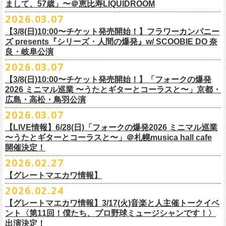
フラワーカンパニーズ presents「DRAGON DELUXE 2026」開催決定！
まして、57歳」〜＠恵比寿LIQUIDROOM
＊ライブハウス会場限定店頭先行：4/4(土) 12:00〜19:00
のみ
チケット料金：前売 ¥4,500(税込/ドリンク代別）
7月8月に開催するフラワーカンパニーズのアコースティック企画「フォ
・石巻 BLUE RESISTANCE店頭
2026.03.07
会場：国営みちのく杜の湖畔公園 北地区 エコキャンプみちのく
一般チケット発売日：4/25(土) 10:00
「DRAGON DELUXE」は、“名古屋のロックシーン活性化”、“
デビューか
ークの爆発2026 〜座って演奏するスタイルです〜」の一般チケット発売
〒986-0824 宮城県石巻市立町１丁目１－２－１
７
HP：
https://arabaki.com/
▼OFFICIAL HP先行
【3/8(日)10:00〜チケット発売開始！】フラワーカンパニー
5月23日(土)、24日(日)＠東京・錦糸公園で行われる「ニクオン2026」に
ら応援してくれている名古屋の皆さんへの恩返し”、“
名古屋への郷土愛”の
が3/28(土)10:00よりスタート！
*注意事項
【受付期間】4/4(土) 10:00 ～ 4/12(日) 23:59
ズ presents『シリーズ・人間の爆発』w/ SCOOBIE DO 奈
フラワーカンパニーズの出演が決定！
3つをテーマに掲げ、2012年より地元・
名古屋で開催しているフラワーカ
また、先日追加発表いたしました「フォークの爆発2026 ミニマル巡業 〜
東北地方在住者のみの先着販売となります
[GTR祭’26 SPECIAL BAND]
【当落・入金期間】4/15(水) 13:00 ～ 4/19(日) 21:00
良・岐阜公演
フラカンの出演はいずれか1日となります。
ンパニーズの主催イベント。
うたとギターとコーラスと〜」6/28(日)＠札幌musica hall cafeのチケット
１人１枚のみ購入可能
＊The Birthday (クハラカズユキ, ヒライハルキ, フジイケンジ)
【受付URL】
https://eplus.jp/g-freakfactory/
2026.03.07
THE BOYS&GIRLS 15th ANNIVERSARY TOUR《GO AHEAD 2026》に
も同じく3/28(土)10:00よりスタート！
住所記載の身分証確認持参の上、
それぞれのライブハウス店頭にて販売
＊ Paledusk
————————————————
フラワーカンパニーズの出演が決定！
◎「ニクオン2026」
【3/8(日)10:00〜チケット発売開始！】「フォークの爆発
15回目となる今年は初のアコースティックセットスタイル”
フォークの爆
します
・Kyeboad：高野勲
○枚数制限：お一人様2枚まで
7月23日(木)＠八王子RIPS にて、15周年お祝いさせていただきます！
日時：2026年5月23日(土)、24日(日) 11:00〜19:00 ※フラワーカンパ
2026 ミニマル巡業 〜うたとギターとコーラスと〜」京都・
発編”で開催！
購入は現金のみとなります
[GUEST GUITAR ＆ VOCALS]
○3歳以上のお客様はチケットが必要。「3歳未満のお子様」は保護者と一
ニーズの出演はいずれか1日
広島・高松・鳥羽公演
ゲストにお招きするのは、YO-KING、そしてヒグチアイ！
◎「フォークの爆発2026 〜座って演奏するスタイルです〜」
転売は固く禁止とさせていただきます
・うつみようこ
緒の場合は保護者1名につき1名まで入場無料。（保護者1名、「3歳未満
◎THE BOYS&GIRLS 15th ANNIVERSARY TOUR《GO AHEAD 2026》
会場：錦糸公園（東京都墨田区錦糸4-15-1）
2026.03.07
素敵な弾き語りをしてくださるお二人と共に、
贅沢な1日をお届けしま
7/4(土)岡山・倉敷新渓園敬倹堂 16:30/17:00 問：キャンディープロモ
公演当日も身分証を確認させて頂きます（U-22割も同様）
・菅原卓郎(9mm Parabellum Bullet)
のお子様」2名の場合は入場不可。）
日時：2026年7月23日(木) OPEN 18:30 / START 19:00
出演：フラワーカンパニーズ、勝手にしやがれ、馬場俊英、
松室政哉、
す。
ーション岡山
当日11:30〜整列開始いたします
【LIVE情報】6/28(日)「フォークの爆発2026 ミニマル巡業
・曽我部恵一
○今回のイベントに関しては、電子チケットまたは紙チケットとさせて頂
会場：八王子RIPS
ジャンクフジヤマ、THESE THREE WORDS、Ally CARAVAN、the
7/5(日)兵庫・神戸クラブ月世界 15:30/16:00 問：清水音泉
〜うたとギターとコーラスと〜」＠札幌musica hall cafe
近隣のご迷惑になるためそれ以前のお並びは禁止とさせていただき
ます
・竹安堅一(フラワーカンパニーズ)
きます。
出演：THE BOYS&GIRLS、フラワーカンパニーズ
Tiger、island etc.、BOΦGY 他
◎フラワーカンパニーズ presents 「DRAGON DELUXE 2026 〜フォーク
開催決定！
7/11(土)岐阜・郡上八幡Club Layla 16:30/17:00 問：クラブレイラ
その他詳細：
https://www.gip-web.co.jp/schedule/detail/8491#13568
・TAKUMA(10-FEET)
————————————————
チケット料金：5,000円/10代割：¥4,000 （税込/ドリンク代別)
入場/観覧：無料/オールスタンディング
の爆発編〜」
7/19(日)東京・有楽町I’M A SHOW 15:15/16:00 問：ネクストロード
問い合わせ：
2026.02.27
G.I.P.
https://www.gip-web.co.jp/t/info
・Duran
問い合わせ：
https://info.diskgarage.com/
その他詳細：
https://www.theboysandgirls.net/goahead26
アクセス：JR総武線「錦糸町駅」北口より徒歩3分、
東京メトロ半蔵門線
日時：2026年8月30日(日) 開場16:30 開演17:00
4/30(木)鈴木圭介57歳の誕生日に恵比寿
LIQUIDROOMNにてワンマンライ
8/1(土)福岡・門司BRICK HALL 16:30/17:00 問：ブリックホール
・TOSHI-LOW (OAU/BRAHMAN/the LOW-ATUS)
【グレートマエカワ情報】
「錦糸町駅」4番出口すぐ
会場：愛知＠名古屋 DIAMOND HALL
ブ、本日より一般チケットの発売がスタート！
8/2(日)福岡・門司BRICK HALL 15:30/16:00 問：ブリックホール
＊宮古公演
&KOHKI(OAU/BRAHMAN)
肉ハジケテ、音シタタル。 フードフェスと音楽フェスのコラボイベント
2026.02.24
出演：フラワーカンパニーズ（*アコースティックSET）、
YO-KING、ヒ
チケット料金：5,500円（税込/整理番号付/ドリンク代別）
日時：2026年7月26日(日) 開場 17:30 / 開演 18:00
・布袋寅泰
「ニクオン2026」
今年も開催！
5/4(月祝)5/5(火祝)＠大阪・泉大津フェニックスで開催される
グチアイ
【グレートマエカワ情報】3/17(火)音楽と人主催トークイベ
※7/4＠倉敷はドリンク代なし、7/19＠東京は全席指定
会場：岩手・カウンターアクション宮古
・ホリエアツシ(ストレイテナー)
墨田区を中心とした人気飲食店約20店舗が自慢の肉料理を披露。
ステー
「OTODAMA’26」にフラワーカンパニーズの出演が決定！
6月20日(土)、21日(日)に渋谷のライブハウスで開催される『YATSUI
チケット料金：前売 ¥5,500（税込/椅子席/整理番号付/ドリンク代別途
ント〈第11回！僕たち、プロ野球ミュージシャンです！〉
◎フラワーカンパニーズ・ワンマンライヴ
※高校生以下は当日¥2,000キャッシュバック（
当日年齢を証明できるも
出演：サンボマスター、フラワーカンパニーズ
・松尾レミ(GLIM SPANKY)
ジでは今年も極上のライブをお届け。
フラワーカンパニーズは5月5日(火祝)、10:00開場後の朝イチ！源泉テン
FESTIVAL! 2025』にフラワーカンパニーズの出演が決定！
出演決定！
要）
〜鈴木圭介誕生日「初めまして、57歳」〜
の（学生証、保険証など）
のご提示が必要となります）