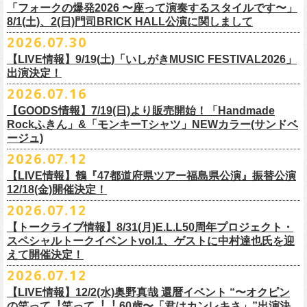
＠F.A.D YOKOHAMA 公演より販売開始致します。
「フォークの爆発2026 〜座って演奏するスタイルです〜」
8/1(土)、2(日)門司BRICK HALL公演に関しまして
こちらのグッズの売上全額を被災地復興など様々な支援を必要とされて
2026.07.30
令和8年熊本地震で被災された皆様には心よりお見舞い申し上げます
いる場所に寄付させていただきます。
【LIVE情報】9/19(土)「いしがきMUSIC FESTIVAL2026」
一日も早い復興、安全、安心が戻りますことを心よりお祈り申し上げま
支援金の寄付先、金額等につきましては、都度フラワーカンパニーズオ
出演決定！
す
フィシャルサイトにて改めてご報告致します。
2026.07.16
今週末8/1(土)、2(日)門司BRICK HALLにて予定しております「フォーク
皆さまのご安全と心身のご健康、被災地の一日も早い復旧・復興を心よ
【GOODS情報】7/19(日)より販売開始！「Handmade
の爆発2026 〜座って演奏するスタイルです〜」公演に関しまして、
Rockふきん」&「モンキーTシャツ」NEWカラー(サンドベ
りお祈り申し上げます。
本日現在開催させていただく予定です。
ージュ)
2026.07.12
7/19(日)「フォークの爆発2026 〜座って演奏するスタイルです〜」＠有
まだ九州地方では余震が続き、交通機関が麻痺している状況を鑑み、
【LIVE情報】鶴『47都道府県ツアー福島県公演』振替公演
楽町I’M A SHOW 公演より、またまたNEWグッズが登場！
もしチケットをお持ちの方で今回の公演へのご来場が難しい方につきま
12/18(金)開催決定！
エプロンからスタートした新たな企画「Handmade Rock」シリーズ第二
して、
2026.07.12
弾、「Handmade Rockふきん」の販売が決定！
そのまま未使用のチケットをお持ちいただけましたら、
延期となっておりました鶴『47都道府県ツアー福島県公演』の振替公演
そして、絶賛販売中の「モンキーTシャツ」にサンドベージュのボディに
【トークライブ情報】8/31(月)E.L.L50周年プロジェクト・
1年間（2027年8月まで）九州地方で今後発表されるワンマンツアー、ラ
が決定しました。
グリーンのプリントが夏らしいNEWカラーが追加！
スペシャルトークイベントvol.1、ゲストに中村達也氏を迎
イブで有効とさせていただきます。
合わせて、
振替公演にご来場が難しい方へ、
払い戻しのご案内もござい
ぜひチェックしてくださいね！
えて開催決定！
手続きなどは特にありませんが、入場整理番号のみ無効となりますこと
ますので、以下ご確認をお願い致します。
2026.07.12
（入場順最後のご案内となりますこと）、
何卒ご了承いただけますと幸いです。
＜延期日程＞
【LIVE情報】12/2(水)奥野真哉 還暦イベント “〜オクピン
■2026年4月19日（日） 鶴 5周⽬の47都道府県ツアー「鶴フェスへの道」
の笑って︕笑って︕︕ 60歳〜「君はカンレキさ」”出演決