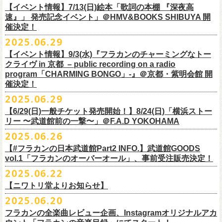
多方 大和川酒造北方風土館 より販売致します！
2.キャンペーン公式ページで、Spotifyの特別プレイリストを作成。
https://www.youtube.com/watch?
v=1EMet2dx9d4
タル配信することが決定！
【イベント情報】7/13(日)絵本「歌詞の本棚 『深夜高
イープラス販売URL（プレオーダー・一般共通）
3.作成したプレイリストを
#フラカンプレイリスト
をつけてXでシェア。
◎「フラカンの日本武道館 Part2 〜超・今が旬〜」オフィ
速』」 発売記念イベント」＠HMV&BOOKS SHIBUYA 開
https://eplus.jp/sf/detail/
4361520001-P0030001
4.フラワーカンパニーズ公式Xのキャンペーンポストをリポストして完了
■vol.6
催決定！
どうぞお楽しみに！
シャルグッズ事前通販ページ
◎「チョイナチョイナトートバッグ」
価格：¥2,000(税込)
です。
ゲスト：TOSHI-LOW（BRAHMAN）
2025.06.29
カラー：ストーンブルー、スモーキーピンク
https://capitalradioone.jp/
SHOP/387158/list.html
https://youtu.be/Z9wrtIqELqE
素材 ： 綿100％ キャンパス
【イベント情報】9/3(水)『フラカンのチャーミングなトー
■受付期間：7/16(水)17:00 ～ 8/24(日)22:59 ＊超早期ご注文特典ステッ
★応募期間
クライヴ in 京都 – public recording on a radio
サイズ：高さ40cm , 袋口幅48cm , 底幅33cm , 奥行(マチ)15cm , ハンド
カー付き：〜7/21(月祝)23:59 まで
2025年7月23日(水)〜2025年8月12日(火) 23:59まで
■vol.7
program「CHARMING BONGO」-』＠京都・紫明会館 開
ル長58cm , 内容量約15L
■発送予定：9月12日前後
※その他詳細はキャンペーン公式ページ記載の応募規約をご確認くださ
ゲスト：Novel Core
催決定！
＊その他詳細は上記通販ページをご確認ください
い
https://www.youtube.com/watch?
v=I8Zw-h9Anxg
2025.06.29
【6/29(日)一般チケット発売開始！】8/24(日)「横浜ストー
リー 〜武道館前の一撃〜」＠F.A.D YOKOHAMA
◎「CHICKEN SKIN RECORDS ガジェットポーチ」
2025.06.26
価格：2000円(税込)
カラー：ブラック、レッド
【#フラカンの日本武道館Part2 INFO.】武道館GOODS
vol.1「フラカンのオーバーオール」、事前受注販売決定！
サイズ：125×97×42ｍｍ
2025.06.22
【ニワトリ堂よりお知らせ】
2度目の日本武道館公演「フラカンの日本武道館 Part2 〜超・今が旬〜」
2025.06.20
の１ヶ月後より、
全国ワンマンツアーの開催が決定！
いつもフラワーカンパニーズのweb shop【ニワトリ堂】をご利用いただ
タイトルは「フラカンのチョイナチョイナ’25/’26」、
10/25(土)熊本
フラカンの全楽曲レビュー企画、Instagramオリジナルアカ
きありがとうございます。
Djangoを皮切りに、
来年2026年3/14(土)仙台darwinまで、
30箇所31公演を