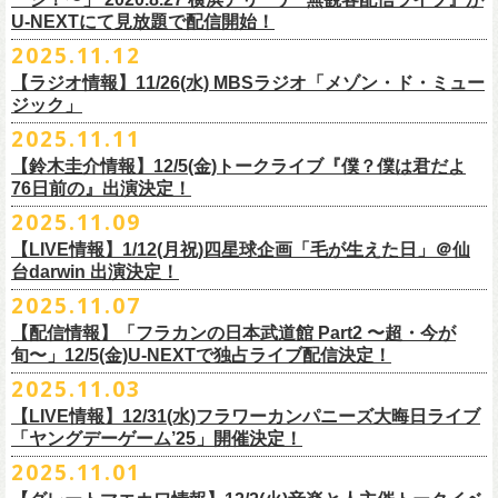
【当日】￥4500 (+2D)
1-4）
3日目12/28(日)、”年忘れ‼ レディクレSP 第3夜『レディクレ初参！フラ
U-NEXTにて見放題で配信開始！
12/21(日)、22(火)に開催するフラワーカンパニーズ ワンマンツアー「フ
【ホスト】MANABE “MR.PAN” TAKA SHI (THE NEATBEATS)／OKUNO
開催時間及び入場料：
カンとスキマのスペシャルバンド＜ザ・
ライターズ＞ ！』”と題し、スペ
ラカンのチョイナチョイナ’25/’26」の京都公演であり、年末恒例
磔
磔
2デ
2025.11.12
SHIN YA (SOUL FLOWER UNION)
2月6日（金）16:00～22:00, 前売り900円 当日1,200円
シャルなステージをお届けします！
イズの生配信が決定！
【ラジオ情報】11/26(水) MBSラジオ「メゾン・ド・ミュー
【お客様】増子直純 (怒髪天)／グレートマエカワ (フラワーカンパニーズ)
2月7日（土）11:00～21:00, 前売り1,200円 当日1,500円
どうぞお楽しみに〜
ジック」
【チケット発売】イープラス
2月8日（日）11:00～19:00, 前売り1,100円 当日1,400円
毎年恒例、ほぼ被りなしの京都磔磔2days、
お得になる2days通し視聴チ
鈴木圭介57歳の誕生日に恵比寿
LIQUIDROOMNにてワンマンライブ開催
2025.11.11
【イープラスURL】
https://eplus.jp/sf/detail/4446640001-P0030001
◎「FM802 ROCK FESTIVAL RADIO CRAZY 2025」
ケットの販売もあり！
■11月26日(水)深夜25:30〜 MBSラジオ「メゾン・ド・ミュージック」
決定！
【チケット発売日】12/6 10:00〜
【鈴木圭介情報】12/5(金)トークライブ『僕？僕は君だよ
チケット：
https://eplus.jp/sf/
detail/4430060001-P0030001
LIVE HOUSE Antenna -BEYOND ZERO Garage-
アーカイブ視聴も両日12/30(火)23:59まで可能です（
チケットのご購入は
＊鈴木圭介、グレートマエカワが11月の４週目パーソナリティを担当
76日前の』出演決定！
＊椅子席となります
12月28日(日)16:35〜 -
同日19:00まで）。
https://www.mbs1179.com/mm/
◎フラワーカンパニーズ・ワンマンライヴ
「フラカンの日本武道館 Part2 〜超・今が旬〜」の映像作品が
出店ビール会社：
年忘れ‼ レディクレSP 第3夜
2025.11.09
〜鈴木圭介誕生日「初めまして、57歳」〜
12/5(金)19:00よりU-NEXTにて配信されることを記念して、過去のライブ
渥美半島醸造
『レディクレ初参！フラカンとスキマのスペシャルバンド＜ザ・
ライタ
視聴チケット発売スタート！
【LIVE情報】1/12(月祝)四星球企画「毛が生えた日」＠仙
日時：2026年4月30日(木) 開場18:15／開園19:00
映像４作品が同じくU-NEXTで配信決定！
ISEKADO
ーズ＞ ！』
どうぞ、お楽しみに！
台darwin 出演決定！
会場：恵比寿
LIQUIDROOM
West Coast Brewing
出演：ザ・ライターズ（フラワーカンパニーズ＋スキマスイッチ）
チケット料金：前売り¥5,700(税込/整理番号付/ドリンク代別途要) *記念バ
2025.11.07
先日配信された「フラカンの横浜アリーナ -リモートライヴ編- 〜生き続
OGA BREWING
イベントオフィシャルサイト：
https://radiocrazy.fm/
◎フラワーカンパニーズ ワンマンツアー「フラカンのチョイナチョイ
ッヂ付
けてる事は最大のメッセージ！〜」 2020.8.27 横浜アリーナ *無観客配信
【配信情報】「フラカンの日本武道館 Part2 〜超・今が
オラホビール
「フラカンの日本武道館 Part2 〜超・今が旬〜」の映像作品が
ナ’25/’26」
JUN SKY WALKER(S) TOUR 2026 “READH TO GO”の対バンシリーズ＜
一般チケット発売日：2026年3月15日(日)10:00
旬〜」12/5(金)U-NEXTで独占ライブ配信決定！
ライブに続く第2弾として、
「フラカンの日本武道館 Part2 〜超・今が旬〜」の映像作品が
Kakegawa Farm Brewing
12/5(金)19:00よりU-NEXTにて配信されることを記念して、
過去のライブ
12月21日(日) 開場15:30/開演16:00 〜竹安56〜 ＊会場チケット完売
狼煙上がる時＞7/12(日)名古屋公演にフラワーカンパニーズの出演が決定
ネクストロード 03-5114-7444（平日14:00〜18:00）
本日11月27日(木)正午より『フラワーカンパニーズ「ゾロ目だョ全員集
12/5(金)19:00よりU-NEXTにて配信されることを記念して、過去のライブ
2025.11.03
KANKIKU BREWERY
映像４作品が同じくU-NEXTで配信決定！
12月22日(月) 開場18:30/開演19:00 フラカンのロックンロール大会 ＊
しました！
合!〜フラカン33年、野音99年〜」2022.9.23 日比谷野外大音楽堂』の配
映像４作品が同じくU-NEXTで配信決定！
京都醸造
会場チケット(5,200円) 残り僅か
【LIVE情報】12/31(水)フラワーカンパニーズ大晦日ライブ
信が開始しました！
CRAFT
BANK
第1弾として、本日11月20日(木)正午より『「フラカンの横浜アリーナ -リ
「ヤングデーゲーム’25」開催決定！
＊生配信詳細
◎JUN SKY WALKER(S) TOUR 2026 ”READH TO GO”＜狼煙上がる時＞
U-NEXT月額会員の方は、追加料金なくお楽しみいただけます。
先日配信された「フラカンの横浜アリーナ -リモートライヴ編- 〜生き続
CRAFT
BEER BASE
モートライヴ編- 〜生き続けてる事は最大のメッセージ！〜」
＜アーカイブ視聴期間：〜2025/12/30(火)23:59まで（※
2日間共通 ）＞
日時：2026年7月12日(日) 開場16:45/開演17:30
2025.11.01
けてる事は最大のメッセージ！〜」 2020.8.27 横浜アリーナ *無観客配信
CRAFTROCK BREWING
2020.8.27 横浜アリーナ *無観客配信ライブ』の配信が開始しました！
視聴チケット料金：
会場：名古屋Ellectric Lady Land