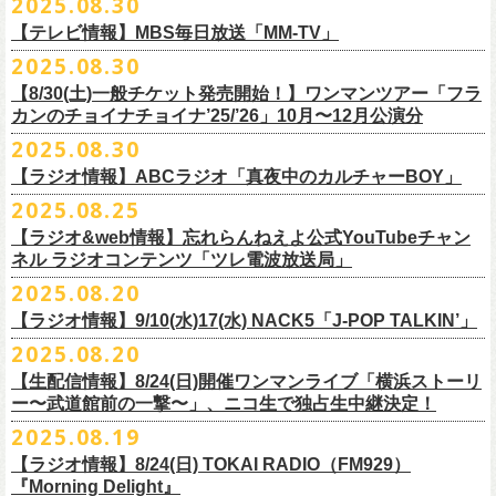
2025.08.30
うような、感動というもののさらに向こう側へ突き抜けていくような、
様々なアイテムが全16種類。ぜひお楽しみください！
サイズ：160（バニラのみ） / S / M / L / XL / XXL
【 受付期間 】
2月21日(土) 別府Copper Ravens 16:30/17:00
うつみようこ(vo)
素晴らしく爽快なライブだった。
＜製品サイズ＞
【テレビ情報】MBS毎日放送「MM-TV」
◆コンビニ(番号端末式)・銀行ATM・ネットバンキング決済
2月22日(日) 福岡CB 15:30/16:00
真城めぐみ(vo)
ライブの1曲目を飾ったのは、今年リリースの最新アルバム『正しい哺乳
160 ： 身丈62cm / 身幅46cm / 肩幅40cm / 袖丈18cm
9月22日(月) 17:00 ～ 9月27日(土) 22:59まで
2025.08.30
2月24日(火) 豊橋Club KNOT 18:30/19:00
中森泰弘(g)
■
9月
1日(月)27:20〜
MBS毎日放送「MM-TV」
類』収録の“少年卓球”。開演時間が来て、会場の照明が落ちて真っ暗にな
S ： 身丈65cm / 身幅49cm / 肩幅42cm / 袖丈19cm
◆クレジットカード決済
2月28日(土) 新潟GOLDEN PIGGS BLACK 16:30/17:00
【8/30(土)一般チケット発売開始！】ワンマンツアー「フラ
奥野真哉(key)
＊グレートマエカワ インタビューOA
り、照明が点滅しはじめ、野性的なビートが鳴り響く登場SE“Eeyo”が流
M ： 身丈69cm / 身幅52cm / 肩幅46cm / 袖丈20cm
9月22日(月) 17:00 ～ 9月30日(火) 22:59まで
3月1日(日) 金沢AZ 15:30/16:00
カンのチョイナチョイナ’25/’26」10月〜12月公演分
クハラカズユキ(dr)
※
リピート放送；
9/4(木)、9/5(金)、9/7(日)
れ出した瞬間から異様なほどの高揚感が会場を包み込み、そして竹安堅
L ： 身丈73cm / 身幅55cm / 肩幅50cm / 袖丈22cm
3月7日(土) HEAVEN’S ROCKさいたま新都心 16:30/17:00
チケット料金：前売 ¥5,500（税込／整理番号付／ドリンク代別途要）
2025.08.30
https://www.mbs.jp/mmtv/
一の目が醒めるようなギターから“少年卓球”が始まった瞬間に、もうこの
XL ： 身丈77cm / 身幅58cm / 肩幅54cm / 袖丈24cm
【 お届け 】
3月14日(土) 仙台darwin 16:30/17:00
※⾼校⽣以下は当⽇¥2,000 キャッシュバックします
#MMTV_mbs
日のフラカンの勝利は確定した――そんな気持ちになった。『正しい哺
【ラジオ情報】ABCラジオ「真夜中のカルチャーBOY」
XXL：身丈81cm / 身幅63cm / 肩幅57cm / 袖丈25cm
10月下旬発送予定
（当⽇年齢を証明できるもの（学⽣証、保険証など）のご提⽰
が必要と
10年ぶり2回目となる日本武道館公演『フラカンの日本武道館 Part2 〜
乳類』はこの10年をかけてフラカンが研ぎ澄ませてきたバンドサウンド
※上記サイズはあくまでも目安の寸法です
2025.08.25
チケット料金：¥5,200(税込/整理番号付/
ドリンク代別途要)
なります）
■8月30日(土) 、9月6日(土)、9月13日(土)
超・今が旬〜』を9月20日(土)
に開催するフラワーカンパニーズが、
今年1
とメッセージ性が高次元で結晶化した大傑作だが、その中でも、“少年卓
※全公演、高校生以下は当日¥2,000 キャッシュバック(当日年齢を証明で
【ラジオ&web情報】忘れらんねえよ公式YouTubeチャン
※チケットにスタンディングの記載がありますが、
当日は椅子あり自由
深夜2:00〜3:00 ABCラジオ「真夜中のカルチャーBOY」
月より月１配信のYouTube番組『月刊フラカン武道館 Part2』をスター
先行配信しておりました「ただいま実演中/ピュアな匂いがチョイナチョ
球”はポップで疾走感があり、初めてロックで高揚した瞬間をギュッと思
ネル ラジオコンテンツ「ツレ電波放送局」
きるもの(学生証、
保険証など)のご提示が必要となります)
席でのご案内となります。
※グレートマエカワ インタビューOA
ト、番組スタート直前スペシャルのvol.
0としてスキマスイッチ、第１回
イナ」を急遽CD化、ライブ会場にて販売がスタート！
い出させるような楽曲だ。10年ぶりの武道館とライブの1曲目を飾るに相
一般チケット発売日：
2025.08.20
券売状況により、
当日券でのご来場のお客様に後方にてスタンディン
https://abcradio.asahi.co.jp/mayoboy/
目のゲストとしてTHE COLLECTORSの加藤ひさし(vo)と古市コータロー
ぜひお手元に〜
応しい楽曲が最新アルバムに収められているという点で、今のフラカン
■8月25日(月)21:00公開
10/25〜12/22公演＞8月30日(土)
グをお願いする
場合もございます
(
g)、第２回目にHump Back、第３回目はスターダスト☆レビューの根本
の絶好調ぶり、そして、この10年間のフラカンが歩んだ道のりの豊かさ
【ラジオ情報】9/10(水)17(水) NACK5「J-POP TALKIN’」
忘れらんねえよ公式YouTubeチャンネル ラジオコンテンツ「ツレ電波放
1/17〜3/14公演＞10月18日(土)
＊2/21＠大分公演のみ＞10月25日(土)
一般チケット：発売中
要、
第４回目は南海キャンディーズの山里亮太、
第５回目は筋肉少女帯
◎31st single「ただいま実演中/ピュアな匂いがチョイナチョイナ」
を感じずにはいられない。
送局」
2025.08.20
■9月10日(水)、17日(水) 24:00～24:30 NACK5「J-POP TALKIN’」
https://flowercompanyz.com/live/2025/06/18/8686
の大槻ケンヂ、
第６回目はBRAHMANのボーカル・TOSHI-LOW、
第７回
価格：1100円(税込)
他にも美しい情景を想起させる“アメジスト”や“ミント”、下世代へのメッ
第10回ツレ：フラワーカンパニーズ 鈴木圭介/グレートマエカワ
【生配信情報】8/24(日)開催ワンマンライブ「横浜ストーリ
詳細：
https://flowercompanyz.com/live/2025/08/12/8752
＊鈴木圭介、グレートマエカワ ゲスト出演
問い合わせ：JAILHOUSE TEL:052-936-6041
https://www.jailhouse.jp/
目はラッパー・シンガーソングライターのNovel Core、そして８回目に四
収録曲:
セージを歌う“履歴書”、長い旅路を歩き続けるバンドの生き様を伝える“ハ
https://youtu.be/BIya9VH0ZOI
ー〜武道館前の一撃〜」、ニコ生で独占生中継決定！
https://www.nack5.co.jp/program/j-pop_talkin/
星球を招きお届けしてきた今番組（
全回アーカイブ配信中）。
1.ただいま実演中
イエース”（この曲の演奏時には、ステージセットとして、実際に60万キ
2025.08.19
2.ピュアな匂いがチョイナチョイナ
ロ以上を走行したというバンドの先代ハイエースが登場した）、キャッ
番組最終回となる今回は、フラカンメンバー4人による「
武道館直前スペ
価格：1100円(税込)
【ラジオ情報】8/24(日) TOKAI RADIO（FM929）
チーなサウンドとモチーフの中に現代社会や人間への批評眼を忍び込ま
シャル」を9月17日(水)21:
『Morning Delight』
00より生配信決定！
せた“ラッコ！ラッコ！ラッコ！”……この10年で生まれた多彩な楽曲たち