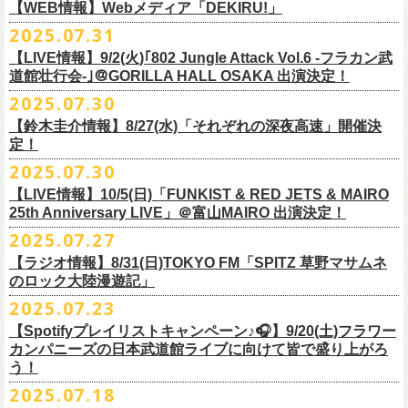
https://cocolo.jp/site/blog/1150
ンの全国ツアー、
どうぞお楽しみに！
また武道館でフラカンのライブが観たい。そう心から思う。武道館はほ
【WEB情報】Webメディア「DEKIRU!」
https://chupea.fm/
■vol.1
いほいできる会場ではなくても、こんなフラカンのライブをこれからい
＊グレートマエカワ 生出演(15:00〜出演予定）
2025.07.31
■8月6日(水)14:00〜17:51 FM802「THE NAKAJIMA HIROTO SHOW 802
7/31(木)Webメディア「DEKIRU!」
◎フラワーカンパニーズ ワンマンツアー「フラカンのチョイナチョイ
ゲスト：加藤ひさし、古市コータロー(THE COLLECTORS)
っぱい観たい。思えば初めてロックを聴いた頃からずっと、その衝撃や
【LIVE情報】9/2(火)｢802 Jungle Attack Vol.6 -フラカン武
RADIO MASTERS」
＊グレートマエカワインタビュー掲載
ナ’25/’26」
https://www.youtube.com/watch?
v=kTtAgK2Iq4A&t=2345s
感動が「思い出」という箱の中に納まらなくて、ずっとリアルに生き続
10年ぶり2回目となる日本武道館公演『フラカンの日本武道館 Part2 〜
道館壮行会-｣＠GORILLA HALL OSAKA 出演決定！
＊グレートマエカワ 生出演(17:00台出演予定）
「グレートマエカワさんのDIY魂が知りたい！〜自分たちが「面白い」と
2025年
けちゃうものだから、僕はこうやって文章を書いたりしている。この10
超・今が旬〜』を9月20日(土)
に開催するフラワーカンパニーズが、
今年1
2025.07.30
https://funky802.com/masters/
思うことが、バンドの未来につながる〜」
10月25日(土) 熊本Django 16:30/17:00
■vol.2
年ぶりのフラカンの武道館ライブも、「思い出」という箱にはなかなか
月より月１配信のYouTube番組『月刊フラカン武道館 Part2』をスター
https://media.wakasa.jp/articles/diymusic/1504/
10月26日(日) 長崎ホンダ楽器 15:30/16:00
ゲスト：Hump Back
【鈴木圭介情報】8/27(水)「それぞれの深夜高速」開催決
収まらないだろうし、収めるべきじゃない。これはきっと新しいはじま
ト、8回目のゲストとして、
四星球の出演が決定！
来月9月20日(土)、10年ぶり2度目の日本武道館公演『
フラカンの日本武道
＊「フラカンの日本武道館 Part2 オフィシャルガチャ」につきまして
11月3日(月・祝) 渋谷duo MUSIC EXCHANGE 15:15/16:00
定！
https://www.youtube.com/watch?
v=6XTayyWwFP0&t=6s
り。これからフラワーカンパニーズは、さらに凄いことになるだろう。
館 Part2 〜超・今が旬〜』を開催するフラワーカンパニーズ、
武道館前
・500円玉専用となりますので、
ご利用予定の方は500円玉をご用意くだ
11月8日(土) 徳島club GRINDHOUSE 16:30/17:00
絶対にそうなるだろう。
2025.07.30
番組スタート直前スペシャルのvol.0としてスキマスイッチ、
第１回目の
苦しい夜を乗り越えて来た芸人さんがそれぞれの夜を語り〈深夜高速〉
最後のワンマンライブとして開催する8月24日(日)「
横浜ストーリー 〜武
さい（
他の硬貨は使用不可）
11月9日(日) 米子AZTiC laughs 15:30/16:00
■vol.3
ゲストとしてTHE COLLECTORSの加藤ひさし(vo)と古市コータロー(
g)、
【LIVE情報】10/5(日)「FUNKIST & RED JETS & MAIRO
を熱唱するライブ、今年も開催決定！
道館前の一撃〜」＠F.A.D YOKOHAMA（会場チケット完売）
の模様がニ
・お一人様1回のお並びにつき5回しまでとさせていただきます
11月15日(土) 福井CHOP 16:30/17:00
◎「少しだけピュアなチョイナロンT」
ゲスト：根本要（スターダスト☆レビュー）
◎フラワーカンパニーズ「フラカンの日本武道館 Part2 〜超・今が
第２回目にHump Back、第３回目はスターダスト☆レビューの根本要、
25th Anniversary LIVE」＠富山MAIRO 出演決定！
コニコ生放送にて独占生中継されることが決定！
11月16日(日) 神戸VARIT. 15:30/16:00
https://www.youtube.com/watch?
v=OMoBtAjSn-w
価格：¥4,000（税込）
旬〜」
第４回目は南海キャンディーズの山里亮太、
第５回目は筋肉少女帯の大
2025.07.27
◎「それぞれの深夜高速」
11月29日(土) 名古屋E.L.L 16:30/17:00
ボディカラー：ホワイト
2025年9月20日(土)＠日本武道館 OPEN 15:30 START 16:30
槻ケンヂ、
第６回目はBRAHMANのボーカル・TOSHI-LOW、
そして第７
【日時】2025年8月27日（水）18:40開場 19:00開演
ライブの一部はどなたでも無料で視聴が可能、
ニコニコプレミアム会員
【ラジオ情報】8/31(日)TOKYO FM「SPITZ 草野マサムネ
11月30日(日) 静岡サナッシュ 15:30/16:00
■vol.4：山里亮太（南海キャンディーズ）
素材 ： 綿100％
回目はラッパー・シンガーソングライターのNovel Coreを招きお届けして
今年12月末をもって営業終了となる大分のライブハウスT.O.P.S
【会場】下北沢・小劇場B1
に登録するとライブ全編、
見逃し配信が視聴可能となります。
のロック大陸漫遊記」
12月6日(土) 宇都宮HEAVEN’S ROCK VJ-2 16:30/17:00
https://youtube.com/live/_ipE-
Na37yY
サイズ：S / M / L / XL /XXL
＜SET LIST＞
きた今番組（全回アーカイブ配信中）。
BittsHALLにて、フラワーカンパニーズのワンマンライブが決定！
【出演者】MC：東京03角田 特別審査員：フラワーカンパニーズ鈴木
12月7日(日) 水戸LIGHT HOUSE 15:30/16:00
2025.07.23
＜製品サイズ＞
SE Eeyo
第８回目となる今回のゲストは、”日本一泣けるコミックバンド”
、四星球
■8月31日(日)21:00〜21:55 TOKYO FM「SPITZ 草野マサムネのロック大
ゲスト：4名
武道館公演を１ヶ月後に控えたフラカンの盛り上がり必至の貴重な
ライ
12月13日(土) 盛岡CLUB CHANGE WAVE 16:30/17:00
■vol.5
S ： 身丈65cm / 身幅49cm / 肩幅42cm / 袖丈 60cm
1 少年卓球
【Spotifyプレイリストキャンペーン♪🎧】9/20(土)フラワー
を招聘！
陸漫遊記」
9/2(火)大阪GORILLA HALL OSAKAで開催される｢802 Jungle Attack Vol.6
◎「フラワーカンパニーズLIVE〜サンキューBitts〜」
【料金】￥3,500-（税込・整理番号付き自由席）
ブ、どうぞお見逃しなく！
12月14日(日) 弘前KEEP THE BEAT 15:30/16:00
ゲスト：大槻ケンヂ（筋肉少女帯/特撮/オケミス）
M ： 身丈69cm / 身幅52cm / 肩幅45cm / 袖丈62cm
2 ピースフル
カンパニーズの日本武道館ライブに向けて皆で盛り上がろ
＊鈴木圭介、グレートマエカワ ゲスト出演決定！
-フラカン武道館壮行会-｣にフラワーカンパニーズの出演が決定！
日時：2025年11月24日(月祝) OPEN15:30/START16:00
【発売日】Livepocket
12月21日(日) 京都磔磔 15:30/16:00
https://www.youtube.com/watch?
v=1EMet2dx9d4
う！
L ： 身丈73cm / 身幅55cm / 肩幅48cm / 袖丈63cm
3 ただいま実演中
20年以上にわたる付き合いで、
先輩後輩の枠を超えた関係性の2組。四星
壮行会、ありがとうございます！嬉涙
会場：大分T.O.P.S BittsHALL
・7月30日（水）21:00 先行抽選受付開始（～8月12日（火）11:00
＊配信詳細
12月22日(月) 京都磔磔 18:30/19:00
XL ： 身丈77cm / 身幅58cm / 肩幅52cm / 袖丈64cm
4 ライトを消して走れ
2025.07.18
球にことあるごとに”
危機”を救ってもらってきたフラカン、
さらに現在展
※全国38局ネット＞
各放送局のオンエア日時は番組公式サイトでご確認
チケット料金：前売¥5,200(税込/整理番号付/ドリンク代別)
迄）・8月16日（土）11:00 一般発売開始
◎フラワーカンパニーズ「横浜ストーリー〜武道館前の一撃〜」＠
F.A.D
2026年
■vol.6
XXL：身丈81cm / 身幅63cm / 肩幅56cm / 袖丈65cm
5 アメジスト