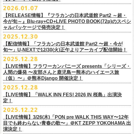
※販売ページは、2月21日0時以降に表示されます。ご了承ください。
S ： 身丈66cm / 身幅55cm / 肩幅52cm / 袖丈21cm
6/11(木)香川・高松燦庫(sanko) 18:30/19:00 問：燦庫-
問い合わせ：
G.I.P.
https://www.gip-web.co.jp/t/info
本とコーラスと小
2026.01.07
物の楽器などで構成するライヴ』です
M ： 身丈70cm / 身幅58cm / 肩幅55cm / 袖丈23cm
◎STUDIO 841 PRESENTS LIVE 2026-1「前ベン」
SANKO-/TOONICE
・5月31日(日) 開場 15:30 / 開演 16:00
日時：6/28(日) 開場15:30/開演16:00
注意事項
L ： 身丈74cm / 身幅61cm / 肩幅58cm / 袖丈25cm
【RELEASE情報】『フラカンの日本武道館 Part2 ～超・
【公演日】2026/2/7 (土)
6/13(土)三重・鳥羽水族館 18:15/18:45 問：ネクストロード
ーーーーーーーーーーーーーー
4月5日(日) 友部正人さんとの２マンライブ＠熊本Djangoの一般発売日に
会場：岐阜柳ヶ瀬ANTS
会場：札幌musica hall cafe
※営利目的のチケットの転売は固くお断り致します。転売チケットは入
XL ： 身丈78cm / 身幅64cm / 肩幅61cm / 袖丈27cm
今が旬～』Blu-ray+CD+LIVE PHOTO BOOK(72p)のスペシ
【開場/開演】16:30/17:00
チケット料金：4,800円（税込/整理番号付/ドリンク代別）
＊【オフィシャルサイト先行】
つきまして、
出演：フラワーカンパニーズ/SCOOBIE DO
チケット料金：4,800円（税込/整理番号付/ドリンク代別）
場をお断りする場合もあり
ャルパッケージで発売決定！
※上記サイズはあくまでも目安の寸法です
【会場】スタジオ841 埼玉県大里郡寄居町寄居1010
※6/13＠鳥羽はドリンク代なし
受付期間：
4/4(
土
)21:00
～
4/30(
木
)23:
59
◎「オクノマサヒコ Japan Tour2026初夏の陣〜奥野還暦イヤー記念
当初2月7日(土)でご案内しておりましたが、諸事情により、
チケット料金：前売り¥5.200(税込/D別/整理番号付)
※高校生以下は当日¥2,000キャッシュバック（
当日年齢を証明できるも
ますのでご注意ください。
2025.12.30
【出演】湯川トーベン、グレートマエカワ
※高校生以下は当日¥2,000キャッシュバック（
当日年齢を証明できるも
受付
URL
：
‘
https://eplus.jp/
sambomaster/
祭〜」
2月11日(水祝)からの発売に変更となりました。
一般チケット発売日：2026年3月8日(日)
の（学生証、保険証など）
のご提示が必要となります）
※撮影・録音・録画などは禁止とさせていただきます。また開場時のご
【チャージ】￥4,000
【配信情報】「フラカンの日本武道館 Part2 〜超・今が
の（学生証、保険証など）
のご提示が必要となります）
枚数制限
ご予定していただいた皆さまにはご迷惑おかけしますが、何卒宜しくお
プレイガイド：
一般チケット発売日：3月28日(土)
自分の席以外の席取りは
【予約】
旬〜」U-NEXTで12/30(火)正午よりアーカイブ配信開始！
一般チケット発売日：3月8日(日)10:00
・ライブハウス公演：お
1
人様
1
公演につき
1
枚まで
＊5/15(金)大阪ムジカジャポニカ
願い致します。
イープラス
お問い合わせ : 浮雲社中
contact@ml.ukigmo.org
ご遠慮ください。
https://www.facebook.com/p/%E3%82%B9%E3%82%BF%E3%82%B8%
プレイガイドなど詳細はライブページにてご確認ください
当落結果：
2025.12.28
5/2(
土
)13:00
予定
DJ&LIVE オクノマサヒコ
2024年9月に荻窪TOP BEAT CLUBでフラワーカンパニーズ＆うつみよう
問い合わせ：柳ヶ瀬アンツ
http://www.
ants69.com/information.html
※マスクの着用は任意となりますが、過度な発声や他のお客様のご迷惑
E3%82%AA%EF%BC%98%EF%BC%94%EF%BC%91-
https://flowercompanyz.com/live/2026/01/30/8956
入金期限：
5/4(
月
)21:00
(奥野真哉、グレートマエカワ)
◎フラワーカンパニーズ presents 「シリーズ・人間の爆発 〜
友部
さん
と
こ＆YOKOLOCO BAND合同企画として初開催、昨年は毎年恒例のフラワ
となる声量はお控えく
【LIVE情報】フラワーカンパニーズ presents「シリーズ・
61550212223544/
発券開始日：各公演日
10
日前～
ゲストDJ:45CLUB（mic&VITON6969）
鹿児島ー熊本のハイエース旅〜」
ーカンパニーズ主催イベント「DRAGON DELUXE」の特別編として11月
人間の爆発 〜友部さんと鹿児島ー熊本のハイエース旅
ださい。
＊追加された6/28(日)札幌公演は3/28(土)からの発売になります
ーーーーーーーーーーーーーー
18:00〜
日時：2026年4月5日(日) 開場14:30 開演15:00
（仮）〜」＠熊本Django 開催決定！
に名古屋DIAMOND HALで行ったスペシャル企画「俺たちのザ・ベストテ
※飲食を伴うイベントのため、公演当日、体調不良や発熱症状のある方
¥3,000(ドリンク別)
会場：熊本Django
ン」。
は、来場をご遠慮いただ
2025.12.28
◎「まいう〜ロックフェス2026」
6/28(日) 札幌musica hall cafe 開場15:30/開演16:00 問：浮雲社中
整理番号あり
出演：フラワーカンパニーズ、
友部
正人
1978年〜1989年まで放送されていた伝説の歌番組【ザ・ベストテン】の
きますようお願いいたします。
【LIVE情報】「WALK INN FES! 2026 IN 桜島」出演決
【公演日】2026/2/10 (火)
チケット料金：4,800円（税込/整理番号付/ドリンク代別）
U25(25歳以下〜入場ラスト・要証明)¥2,000(D別）
チケット料金：5200円（税込/ドリンク代別/整理番号付）
トリビュート企画として、誰もが口ずさめる当時ヒットした歌謡曲のみ
※ミュージシャンによるトークイベントですが、音楽の話は一切いたし
定！
【開場/開演】18:30/19:00
※高校生以下は当日¥2,000キャッシュバック（
当日年齢を証明できるも
2/28 19時よりこちらのフォームで予約開始！
一般チケット発売日：2026年2月11日(水祝)10:00
で全て構成するカヴァーライヴとなる今企画。同時代に音楽に目覚めた
ませんのでご了承ください。
2025.12.22
【会場】荻窪 TOP BEAT CLUB
の（学生証、保険証など）
のご提示が必要となります）一般チケット一
https://musicaja.info/11920
釜石市民ホール TETTOで開催される「Mobstyles presents
プレイガイド：イープラス
バンドマンたちが数々の昭和歌謡曲へのリスペクトを全身全霊でぶつけ
【出演】オーバーオールズ（石塚英彦、三宅伸治、グレートマエカワ、
般チケット発売日：3月28日(土)10:00
【LIVE情報】3/26(木)「PON pre WALK THIS WAY〜12年
KOKOKARA」にフラワーカンパニーズの出演が決定！
問い合わせ：熊本Django
る、そのスペシャルなステージの噂は各所に拡がり、次回への熱望の声
公演に関するお問い合わせ 新宿ロフトプラスワン 03-3205-6864
石塚幸作）／GSK／どんぐりパワーズ／工膝わたる（THE NUGGETS）
目でも終わらない青春の歌〜」＠KT ZEPP YOKOHAMA 出
フラワーカンパニーズのアコースティック企画「
フォークの爆発2026」
＊5/16(土)広島bar edge
本日よりオフィシャル先行の受付もスタート！
を受け、「俺たちのザ・ベストテン2026」の開催が決定！
主催：音楽と人編集部 https://ongakutohito.com/
【前売】￥5,000 ( +1D)
演決定！
の開催が決定！
DJ&LIVE オクノマサヒコ
東日本大震災から15年、新たなスタートを応援するイベント、ぜひお待
トークイベント〈第11回！ 僕たち、プロ野球大好きミュージシャンで