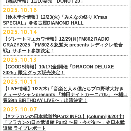
FILL BREWING
ーー過去ライブ映像配信スケジュール予定ーー
【雑誌情報】11/10発売「DONUT 20」
※購入枚数制限あり／お一人様2枚まで
受付
URL
：
https://l-tike.com/su-
xing-cyu/
予約開始：2025年11月16日(日)12:00〜
＊9/20(土)「フラカンの日本武道館 Part2 〜超・今が旬〜」ライブレポー
し2DAYSの2023年の映像も配信されること
が決定！
◎「フラカンの横浜アリーナ -リモートライヴ編- 〜生き続けてる事は最
▼視聴はこちら
みぞのくち醸造所
＊11/27(木)配信開始予定
※チケットの整理番号順での入場となります。
予約方法：Livepocketで受付
https://t.livepocket.jp/e/2q1m4
ト掲載
2025.10.16
武道館ライブ配信に先駆け、順次公開される予定です。
■11月10日(月)発売 「DONUT 20」
大のメッセージ！〜」
https://video.unext.jp/browse/feature/FET0012549
YOUNG MASTER（ドリンクアッパーズ）
◎「ゾロ目だョ全員集合!〜フラカン33年、野音99年〜」2022.9.23 日比
販売URL
https://skream.jp/livereport/2025/10/flower_companyz.php
【鈴木圭介情報】12/23(火)「みんなの祭り X’mas
＊グレートマエカワインタビュー掲載
https://video.unext.jp/browse/feature/FET0012549
横浜ビール
谷野外大音楽堂
https://eplus.jp/sf/detail/4428590001-P0030001
SPECIAL」＠名古屋DIAMOND HALL
どうぞお楽しみに！
【グレートマエカワ（フラワーカンパニーズ）「ロックンロールが降っ
ほか過去ライブ映像２作品も配信中！
横浜ベイブルーイング
2025.10.14
てきた日」】
＊12/4(木)配信開始予定
Riip Beer他（Ever Green Imports）
＊12/4(木)配信開始予定
注意事項
＊U-NEXT独占ライブ配信詳細
人生を変えた1枚のレコードについて訊く「ロックンロールが降ってきた
◎ フラワーカンパニーズ「神さまツアー」～年末恒例磔磔2デイズ～ 1
＊11/20(木)より配信中
【グレートマエカワ情報】12/29(月)FM802 RADIO
Y.MARKET BREWING
◎ フラワーカンパニーズ「神さまツアー」～年末恒例磔磔2デイズ～ 1
※営利目的のチケットの転売は固くお断り致します。転売チケットは入
◎フラワーカンパニーズ「フラカンの日本武道館 Part2 〜超・今が
日」に、先ごろ、二度目の日本武道館公演を成功させたフラワーカンパ
日目 2023.12.13 京都磔磔
◎「フラカンの横浜アリーナ -リモートライヴ編- 〜生き続けてる事は最
CRAZY2025「FM802＆怒髪天 presents レディクレ歌合
US BREWERY（近日発表！）
日目 2023.12.13 京都磔磔
場をお断りする場合もあ
旬〜」
ニーズのグレートマエカワが登場。自身の音楽人生とフラワーカンパニ
◎ フラワーカンパニーズ「神さまツアー」～年末恒例磔磔2デイズ～ 2
戦」サポート参加決定！
大のメッセージ！〜」
US BREWERY（近日発表！）
◎ フラワーカンパニーズ「神さまツアー」～年末恒例磔磔2デイズ～ 2
りますのでご注意ください。
年末恒例となっている大晦日ライブ「ヤングナイター」改め、「ヤング
配信日：2025年12月5日(金)19:00〜 ※見逃し配信あり
ーズの現在地を語る。
日目 2023.12.14 京都磔磔
＊11/27(木)より配信中
2025.10.13
US BREWERY（近日発表！）
日目 2023.12.14 京都磔磔
※撮影・録音・録画などは禁止とさせていただきます。また開場時のご
デーゲーム’25」の開催が決定！
視聴料：U-NEXT月額会員視聴無料配信URL：
https:
https://donutroll.tokyo/wd/20251110_donut20/
◎『フラワーカンパニーズ「ゾロ目だョ全員集合!〜フラカン33年、野音
自分の席以外の席取りは
【GOODS情報】10/17(金)開催「DRAGON DELUXE
//t.unext.jp/r/flowercompanyz
99年〜」2022.9.23 日比谷野外大音楽堂』
出演アーティスト：
ご遠慮ください。
2025」限定グッズ販売決定！
12月31日(水)＠新代田LIVE HOUSE FEVERにて、今年は14:00からライ
アホマイルド坂本（MC）
※飲食を伴うイベントのため、公演当日、体調不良や発熱症状のある方
ブスタート！
2025.10.11
＊U-NEXT過去ライブ作品配信詳細
10月17日(金)＠名古屋DIAMOND HALLにて開催するフラワーカンパニー
は、来場をご遠慮いただ
年越しのライブ配信はございません。
※配信開始日は変更になる場合があります
【LIVE情報】1/22(木)「音楽と人＆僕たちプロ野球大好き
＊＊＊＊＊＊
ズ presents 「DRAGON DELUXE 2025〜特別編〜」【俺たちのザ・ベス
2月6日（金）
きますようお願いいたします。
チケットの発売日は11月15日(土)。
10月25日(土)よりスタートしたフラワーカンパニーズ ワンマンツアー
ミュージシャンpresents 「神田ナイトカーニバル」 〜樋口
ーーー12/5(金)19:00〜U-NEXTにて独占ライブ配信開始！ーーー
トテンPart2】
◆音楽◆
※ミュージシャンによるトークイベントですが、音楽の話は一切いたし
「フラカンのチョイナチョイナ’25/’26」 ポスターをニワトリ堂にて限定
豊59th BIRTHDAY LIVE〜」出演決定！
①11/20(木)配信開始予定
◎フラワーカンパニーズ「フラカンの日本武道館 Part2 〜超・今が
の限定グッズとして、アクリルキーホルダーの販売が決定！
bird
ませんのでご了承くださ
今年も充実のライブ・
ツアー活動を行なってきたフラカンの2025年のラ
販売致します。
◎「フラカンの横浜アリーナ -リモートライヴ編- 〜生き続けてる事は最
2025.10.07
旬〜」
当日会場にて販売いたします。
THE LOCAL PINTS
い。
『音楽と人』で好評連載中のBUCK∞TICKのベーシスト・樋口豊のコラム
イブ納めとな
る今公演、どうぞお楽しみください！
10月30日(木)9:00〜販売開始となります。
大のメッセージ！〜」 2020.8.27 横浜アリーナ *無観客配信ライブ
配信日：2025年12月5日(金)19:00〜 ※見逃し配信あり
【#フラカンの日本武道館Part2 INFO.】[column] 9/20(土)
「タイガース、今年も優勝だ!!」から派生したトークイベント〈僕たち、
＊数に限りがございます。
視聴料：U-NEXT月額会員視聴無料
「フラカンの日本武道館 Part2 〜超・今が旬〜」＠日本武
◆お笑いステージ◆
公演に関するお問い合わせ LOFT9 Shibuya
プロ野球大好きミュージシャンです！〉presentsによるライヴの開催が決
◎フラワーカンパニーズ大晦日ライブ「ヤングデーゲーム’25」
②11/27(木)配信開始予定
配信URL：
https:
//t.unext.jp/r/flowercompanyz
道館 ライブレポート
レギュラー
https://www.loft-prj.co.jp/schedule/loft9/contact
定！
日時：12月31日（水）OPEN 13:30/ START 14:00