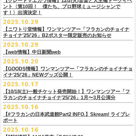
【グレートマエカワ情報】12/2(火)音楽と人主催トークイベ
翌週以降も過去のライブ映像を順次配信予定です。
ライブ、『フラワーカンパニーズ「ゾロ目だョ全員集合!〜フラカン33
GORA BREWERY
U-NEXT月額会員の方は、追加料金なくお楽しみいただけます。
1days視聴券 2,800円(税込)
出演：JUN SKY WALKER(S) 、フラワーカンパニーズ
ント〈第10回！ 僕たち、プロ野球ミュージシャンで
様々な会場でのフラカンのライブをぜひお楽しみください！
年、野音99年〜」2022.9.23 日比谷野外大音楽堂』に続く第3弾、第4弾と
Godspeed Brewery（The Slop Shop）
2days視聴券 5,000円(税込)
チケット料金：6,600円（税込）＋ドリンクオーダー ※未就学児入場不可
す！〉出演決定！
して、
しまなみブルワリー
翌週以降も過去のライブ映像を順次配信予定です。
視聴チケット販売期間：12/08（月）21:00〜12/30(火) 19:00
一般チケット発売日：2026年1月24日(土)
2025.10.29
＊11/27(木)正午配信開始
年末恒例となった京都磔磔での2デイズライブ、2023年に開催されたフラ
Shimoda Brewing Company
様々な会場でのフラカンのライブをぜひお楽しみください！
【公演詳細】
視聴チケット販売URL：
https://eplus.jp/fc-st/
問い合わせ：E.L.L. 052-201-5004
◎『フラワーカンパニーズ「ゾロ目だョ全員集合!〜フラカン33年、野音
ワーカンパニーズ「神さまツアー」～年末恒例磔磔2デイズ～の1日目、2
【ニワトリ堂情報】ワンマンツアー「フラカンのチョイナ
Streetlight Brewing
公演タイトル：第10回！ 僕たち、プロ野球大好きミュージシャンです！
JUN SKY WALKER(S) オフィシャルサイト
http://junskywalkers.jp/
99年〜」2022.9.23 日比谷野外大音楽堂』
日目それぞれの映像を同時配信がスタート！
チョイナ’25/’26」B2ポスター限定販売のお知らせ
SEOUL BREWERY（エムエスエンタープライズ）
＊11/20(木)正午配信開始
日時・会場：12月2日（火）LOFT9 Shibuya
▼視聴はこちら
U-NEXT月額会員の方は、追加料金なくお楽しみいただけます。
立飛麦酒醸造所
◎「フラカンの横浜アリーナ -リモートライヴ編- 〜生き続けてる事は最
2025.10.29
（
https://www.loft-prj.co.jp/schedule/loft9/access
）
2026年1月12日(月祝)＠仙台darwinで開催される四星球企画「毛が生えた
https://video.unext.jp/browse/feature/FET0012549
CHORYO
Craft
Beer
大のメッセージ！〜」 2020.8.27 横浜アリーナ *無観客配信ライブ
開場／開演： 17:45／18:30
日」にフラワーカンパニーズの出演が決定！
【web情報】中日新聞web
様々な会場でのフラカンのライブをぜひお楽しみくださいね。
DevilCraft Brewing
▼視聴はこちら
（終演予定：21:15）
2025.10.20
9月20日(土)
に開催した日本武道館公演『フラカンの日本武道館 Part2 〜
Totopia Brewery
https://video.unext.jp/browse/feature/FET0012549
■10月28日(火)公開 中日新聞web
出演ミュージシャン： ※五十音順
◎四星球企画「毛が生えた日」
超・今が旬〜』、このライブの模様がU-NEXTにて12/
5(金)19:00〜独占ラ
＊U-NEXT独占ライブ配信詳細
そして、いよいよ12/5(金)19:00〜「フラカンの横浜アリーナ -リモートラ
【GOODS情報】ワンマンツアー「フラカンのチョイナチョ
Trap Door Brewing他（AQベボリューション）
【動画】名曲「深夜高速」やディープな名古屋の魅力を語る フラワー
イノウエアツシ（ニューロティカ／横浜DeNAベイスターズ）、ウエノコ
日時：2026年1月12日(月祝) OPEN 15:30 / START 16:00
イブ配信されることが決定！
イナ’25/’26」NEWグッズ公開！
◎フラワーカンパニーズ「フラカンの日本武道館 Part2 〜超・今が
イヴ編- 〜生き続けてる事は最大のメッセージ！〜」U-NEXT独占配信
奈良醸造
カンパニーズ・鈴木圭介さん、イラストレーター・丹下京子さん対談
ウジ（the
会場：仙台darwin
全国のライブハウスを主戦場とし”メンバーチェンジなし、
活動休止な
旬〜」
がスタート！
2025.10.17
NOVORU
＊U-NEXT独占ライブ配信詳細
https://www.chunichi.co.jp/article/1151332
HIATUS、Radio Caroline／広島東洋カープ）、オカモト”MOBY”タクヤ
出演：四星球、フラワーカンパニーズ、SCOOBIE DO
10/25(土)＠熊本Djangoよりスタートするフラワーカンパニーズ ワンマン
し”で全国各地でライブ・
ツアーを続けているフラカンが、結成36年
配信日：2025年12月5日(金)19:00〜 ※見逃し配信あり
合わせてどうぞお楽しみに！
NOMCRAFT BREWING
◎フラワーカンパニーズ「フラカンの日本武道館 Part2 〜超・今が
(SCOOBIE DO ／MLB
チケット料金：¥4,200(税込/ドリンク代別)
四星球・北島康雄くんのトークライブに鈴木圭介の出演が決定！
【10/18(土)一般チケット発売開始！】ワンマンツアー「フ
ツアー「フラカンのチョイナチョイナ’25/’26」ら販売するNEWグッズを
で”超・今が旬”
と自負し10年振りに挑んだ2度目の日本武道館ライブ。
視聴料：U-NEXT月額会員視聴無料
Nomodachi Brewing
旬〜」
解説者)、グレートマエカワ（フラワーカンパニーズ／中日ドラゴン
一般チケット発売日：11月29日(土)
ラカンのチョイナチョイナ’25/’26」1月〜3月公演分
公開！
その模様を10年前の武道館ライブ映像をはじめフラカンのMVも
数多く手
配信URL：
https:
//t.unext.jp/r/flowercompanyz
＊12/4(木)正午配信開始
箱根ビール醸造所
配信日：2025年12月5日(金)19:00〜 ※見逃し配信あり
ズ）、樋口豊
問い合わせ：ジー・アイ・ピー tel022-222-9999
◎『僕？僕は君だよ 76日前の』
2025.10.16
掛けている映像監督・番場秀一氏がリアルに映し出します。
◎ フラワーカンパニーズ「神さまツアー」～年末恒例磔磔2デイズ～ 1
HAMAMATSU BEER
視聴料：U-NEXT月額会員視聴無料
（BUCK∞TICK／阪神タイガース）
日時：2025年12月5日(金)開場18:45 / 開演19:30
【#フラカンの日本武道館Part2 INFO.】Skream! ライブレ
日目 2023.12.13 京都磔磔
B.M.B BREWERY
配信URL：
https:
//t.unext.jp/r/flowercompanyz
司会：金光裕史（音楽と人編集部／阪神タイガース）
＊一般発売に先がけ、HP先行あり！
会場：東京・西早稲田BLAH BLAH BLAH
ポート
さらにこの配信を記念し、同じくU-NEXTにて、
2020年開催の横浜アリー
ーー過去ライブ映像配信スケジュールーー
◎ フラワーカンパニーズ「神さまツアー」～年末恒例磔磔2デイズ～ 2
Far Yeast Brewing
料金：前売￥4,000 ※税込／要1オーダー（500円以上）
＜
HP
先行＞
出演：北島康雄(四星球) ゲスト：鈴木圭介(フラワーカンパニーズ)
ナでの無観客配信ライブ、
2022年開催の日比谷野音ライブ、
そして年末
2025.10.16
日目 2023.12.14 京都磔磔
FARMENTRY
チケット一般発売日：11月8日（土）10時〜
受付期間：
11
月
13
日
(
木
)10:00
～
11
月
20
日
(
木
)
23:59
チャージ：前売¥3000/当日¥3500(+1drink ¥600)
■10月16日(木)公開 Skream!
恒例となっている京都のライブハウス磔磔でのセットリ
ストほぼ被りな
＊11/20(木)より配信中