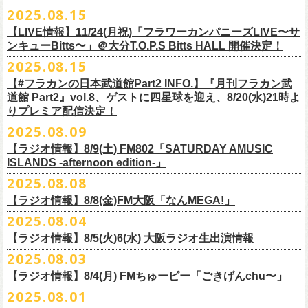
本番を3日後に控えた４人でのお喋り、どうぞお楽しみに！
が響き渡った。“星のブルペン”での、夜空から降り注ぐ星の光のような照
2025.08.15
■8月24日(日) 7:00～10:00 TOKAI RADIO（FM929）『Morning
明演出も忘れがたい。
【LIVE情報】11/24(月祝)「フラワーカンパニーズLIVE〜サ
Delight』
◎「フラカンの日本武道館 Part2 オフィシャルガチャ」
武道館公演チケットは、9/19(金)
まで各プレイガイドにて前売チケット発
もちろん“深夜高速”や“感情七号線”、“馬鹿の最高”“真冬の盆踊り”といっ
ンキューBitts〜」＠大分T.O.P.S Bitts HALL 開催決定！
＊グレートマエカワ インタビューOA
1回：500円(税込)
売中！
た、それ以前発表の名曲たちも会場を盛り上げる。「久々の曲を」とい
2025.08.15
https://www.tokairadio.co.jp/program/md/
全16種類
また、フラカン武道館応援企画として四星球とPIGGSが出演、
9/18(木)高
う紹介と共に、1998年発表のアルバム『マンモスフラワー』の最後に収
BRAHMAN ｢tour viraha 2026｣の
※フィギュア・チェキ・トートの引換券が出た時は、当日中にお引
【#フラカンの日本武道館Part2 INFO.】『月刊フラカン武
き換
円寺HIGHで開催される「SET YOU FREE〜VS SERIES」にグレートマ
録された“虹の雨あがり”が始まった瞬間には、観客たちからどよめきにも
3月22日(日) 愛知 名古屋ReNY limited公演にフラワーカンパニーズの出演
道館 Part2』vol.8、ゲストに四星球を迎え、8/20(水)21時よ
えください。
エカワがDJで出演決定！
フラカン武道館チケットの最後の手売り販売も
似た歓声が上がった。＜いつまでもそう どこまでもそう これからも
が決定しました！
りプレミア配信決定！
【 フィギュア 】4体セット , 高さ:最大8cm
実施！
きっとそうさ／うまくいく事もあって うまくいかない事はないのさ＞
【 チェキ 】1枚
2025.08.09
――そう歌う“虹の雨あがり”を今、武道館で歌いたいと思ったバンドの心
◎BRAHMAN ｢tour viraha 2026｣
【 トート 】高さ35 × 底幅39 × マチ10 cm , 素材:綿100% キャンパス
合わせてお見逃しなく！
が、とても強くて、優しくて、頼もしい。
日時：3月22日(日) 17:00open 18:00start
【ラジオ情報】8/9(土) FM802「SATURDAY AMUSIC
【 アクリルキーホルダー 】本体部分:最大 縦56 × 横30 × 厚さ3 mm
個人的にこの日のハイライトは、本編の終盤で披露された“最後にゃなん
ISLANDS -afternoon edition-」
会場：愛知 名古屋ReNY limited
【 マスキングテープ 】テープ幅30mm , 5m巻き , 材質:紙
＜番組情報＞
とかなるだろう”だった。2017年発表のアルバム『ROLL ON 48』に収録
出演：BRAHMAN,、フラワーカンパニーズ
2025.08.08
■8月9日(土) 12:00〜18:00 FM802「SATURDAY AMUSIC ISLANDS -
【 フォンタブ 】本体部分:55 × 55 mm , 材質:ポリエステル+TPU強化布 ,
『月刊フラカン武道館 Part2』武道館直前スペシャル
された楽曲。このアルバムは前回の武道館公演のあとにリリースされた
チケット料金：3500円(税込/ドリンク代別途要)
【ラジオ情報】8/8(金)FM大阪「なんMEGA!」
afternoon edition-」
金属Dカン
9月17日(水)21:00〜生配信
最初のアルバムであり、そして、このアルバムから再びフラカンは自主
一般チケット発売日：10月4日(土) 10:00
＊グレートマエカワ コメントOA（グレートマエカワの勝手にtop3 / 13〜
2025.08.04
【 缶バッジセット 】2個組 , 直径32mm
本番URL：
https://www.youtube.com/live/ND1cdsaWaZI
レーベルでの活動に戻った。そんな時期に歌われた＜最後の最後の最後
問い合わせ：ジェイルハウス 052-936-6041 www.jailhouse.jp
■8月8日(金) 12:00〜15:00 FM大阪「なんMEGA!」
14時台）
10月25日＠熊本Djangoを皮切りに30箇所31公演を回る全国ワンマンツア
には 絶対なんとかなるんだぜ＞というフレーズは、この2025年の武道
【ラジオ情報】8/5(火)6(水) 大阪ラジオ生出演情報
＊グレートマエカワ インタビューOA
https://funky802.com/saipm/
ー「フラカンのチョイナチョイナ’25/’26」の10月〜12月公演分の一般チ
＊アーカイブ配信中！
館の観客席にいる僕にとって、未来への希望のメッセージのように響い
https://www.fmosaka.net/_sites/16782390
2025.08.03
■8月5日(火)15:00〜18:00 FM COCOLO「MARK’E MUSIC MODE」
ケットが8月30日(土)より発売スタート！
■vol.0 番組スタート直前スペシャル
た。「絶対になんとかなる」――そう歌うロックバンドが、武道館のス
【ラジオ情報】8/4(月) FMちゅーピー「ごきげんchu〜」
＊オクノマサヒコ（オクノシンヤ／グレートマエカワ） 生出演(16:00台
ゲスト：スキマスイッチ
テージで、とても人間くさく、それでいて光に照らされながらロックを
出演予定）
2025.08.01
9/20(土)開催の日本武道館公演を経て、さらに勢いを増してまわるフラカ
https://www.youtube.com/watch?
v=BR4CmNuGCLg&t=28
演奏している。これって、シンプルに奇跡じゃないか。
■8月4日(月)14:00〜17:00 FMちゅーピー「ごきげんchu〜」