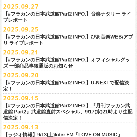
◎ワンマンツアー「フラカンのチョイナチョイナ’25/’26」 ポスター
◎「ゾロ目だョ全員集合!〜フラカン33年、野音99年〜」
2022.9.23 日比
＊＊＊＊＊＊
長州小力
2025.09.27
主催：音楽と人編集部
https://ongakutohito.com/
樋口豊さん59歳の誕生日2日前の開催となる今企画、
会場：新代田LIVE HOUSE FEVER
価格：900円(税込) *送料別
谷野外大音楽堂
まーな
出演は、トークイベントでお馴染みの〈プロ野球大好きミュージシャ
一般チケット発売日：前売 ￥5,500（税込／D代別）※お土産ステッカー
【#フラカンの日本武道館Part2 INFO.】音楽ナタリー ライ
＊サイズ：B2（515mm×728mm）
年末恒例FM802主催のロック大忘年会「FM802 ROCK FESTIVAL RADIO
ン〉たちを中心としたスペシャルバンド（グレートマエカワが参加）、
ブレポート
付き
＊販売期間：2025年10月30日(木)9:00 〜 ※在庫が無くなり次第終了
③12/4(木)配信開始予定
10月25日＠熊本Djangoを皮切りに30箇所31公演を回る全国ワンマンツア
CRAZY 2025」最終日12/29(月)、怒髪天がハウスバンドとなり、一夜限り
2月7日（土）
POLYSICS、そしてフラワーカンパニーズ。
※保護者同伴に限り高校生以下入場可能、当日￥2,
000キャッシュバック
＊2025年11月上旬〜発送予定
2025.09.25
◎ フラワーカンパニーズ「神さまツアー」～年末恒例磔磔2デイズ～ 1
ー「フラカンのチョイナチョイナ’25/’26」の2026年1月〜３月公演分
のスペシャルセッション企画「
FM802＆怒髪天 presents レディクレ歌合
■9月27日(土)公開 音楽ナタリー
◆音楽◆
（当日年齢を証明できるもの（学生証、
保険証等）のご提示が必要）
＊発送方法：宅急便
日目 2023.12.13 京都磔磔
（2/21＠大分公演を除く）
の一般チケットが10月18日(土)より発売スター
【#フラカンの日本武道館Part2 INFO.】ぴあ音楽WEB/アプ
戦」を開催。
＊9/20(土)「フラカンの日本武道館 Part2 〜超・今が旬〜」ライブレポー
矢井田瞳
前売りチケットなど本公演の詳細は、『音楽と人』のWebサイト
チケット発売日：11月15日(土)
リ ライブレポート
◎ フラワーカンパニーズ「神さまツアー」～年末恒例磔磔2デイズ～ 2
ト！
このスペシャルステージに、グレートマエカワがサポートメンバーとし
ト掲載
ホフディランカルテット
（
https://ongakutohito.com/
）にて、10月下旬ごろにお知らせされます。
問い合わせ：LIVE HOUSE FEVER TEL：03-6304-7899
☆ニワトリ堂 ＞
https://flowercompanyzinc.stores.jp/
日目 2023.12.14 京都磔磔
これにて全公演分のチケットが発売となります。
て参加することが決定しました！
2025.09.21
インナージャーニー
http://www.fever-popo.com/
■9月25日(木)公開 ぴあ音楽WEB/アプリ
9/20(土)開催の日本武道館公演を経て、さらに勢いを増してまわるフラカ
｢フラワーカンパニーズ、10年ぶり2度目の日本武道館ワンマンで示した
ポニーテールリボンズ
【#フラカンの日本武道館Part2 INFO.】オフィシャルグッ
どうぞお楽しみに！
＊9/20(土)「フラカンの日本武道館 Part2 〜超・今が旬〜」ライブレポー
■U-NEXT問い合わせ：
https://help.
unext.jp/info-video/detail/
info403b
ンの全国ツアー、
どうぞお楽しみに！
◎「FM802 ROCK FESTIVAL RADIO CRAZY 2025」
転がり続ける“バンドの未来”｣
仮面女子
ズ 一部商品事後通販のお知らせ
＊ファンクラブ優先チケット販売のご案内はファンクラブよりご登録ア
ト掲載
日程：2025年12月29日(月)
https://natalie.mu/music/news/641285
ex.KNU
◎音楽と人＆僕たちプロ野球大好きミュージシャンpresents「神田ナイト
2025.09.20
ドレスにメールでご案内しております
＊大分公演の身、諸事情により10/25(土）からの発売に変更になりました
会場：インテックス大阪
カーニバル」〜樋口豊59th BIRTHDAY LIVE〜
「今のフラカン」の圧倒的な底力 2度目の日本武道館、最高のお祭り騒
【#フラカンの日本武道館Part2 INFO.】U-NEXTで配信決
＊「
FM802＆怒髪天 presents レディクレ歌合戦」
◆お笑いステージ◆
◎「みんなの祭り X’mas SPECIAL」
日時：:2026年1月22日（木）開場/開演: 18:00/19:00（予定）
ぎ【ライブレポート】
定！
◎フラワーカンパニーズ ワンマンツアー「フラカンのチョイナチョイ
[出演]怒髪天 and more!!!!
レイザーラモン
日時：2025年12月23日(火) 開場 17:15 開演 18:00
会場：KANDA SQUARE HALL
https://lp.p.pia.jp/article/news/438272/index.html
2025.09.15
ナ’25/’26」
[Support Member]
ジョイマン
会場：名古屋DIAMOND HALL
出演：樋口豊スペシャルセッション（メンバー：樋口豊、イノウエアツ
2025年
Ba:グレートマエカワ（フラワーカンパニーズ）
【#フラカンの日本武道館Part2 INFO.】『月刊フラカン武
囲碁将棋
出演：
シ、ウエノコウジ、グレートマエカワ、MOBY and more…）
10月25日(土) 熊本Django 16:30/17:00
Key:奥野真哉(ソウル・フラワー・ユニオン)
道館 Part2』武道館直前スペシャル、9/17(水)21時より生配
nobodyKnows＋
フラワーカンパニーズ
10月26日(日) 長崎ホンダ楽器 15:30/16:00
※タイムテーブル、他出演者（ゲストボーカル）など詳細は後日発表と
信決定！
2月8日（日）
中村耕一 (ex. JAYWALK）
POLYSICS
11月3日(月・祝) 渋谷duo MUSIC EXCHANGE 15:15/16:00
なります
2025.09.13
◆音楽◆
OSAKA ROOTS
主催・企画／（株）音楽と人
11月8日(土) 徳島club GRINDHOUSE 16:30/17:00
フラワーカンパニーズ
ET-KING
制作／com agent
【ラジオ情報】9/13(土)Inter FM「LOVE ON MUSIC」
11月9日(日) 米子AZTiC laughs 15:30/16:00