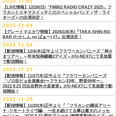
2025.12.05
※入場制限:4歳以上チケット必要
■チケット先行発売
チケット料金：前売り 5,000円(ドリンク代別途)
問い合わせ：奈良NEVER LAND
http://nara-neverland.
com/pc/info.html
中森泰弘(G)
鈴木圭介に出演が決定！
※チケット整理番号付き
【LIVE情報】12/28(日)「FM802 RADIO CRAZY 2025」フ
◎竹原
ピストル“
竹原
ピストルとフラワーカンパニーズのツーマンライブ”
・イープラス 12/29 12:00~
※整理番号あり
竹安堅一(G)
＊チケット最速先行受付：2026年12月22日(月)20:00〜
ラカンとスキマスイッチとのスペシャルバンド＜ザ・ライ
日時：2026年2月18日（水）OPEN 18:15/START 19:00
・WALK INN STUDIO！099-296-9888
※小学生以上有料、未就学児童入場不可
日時：5月31日(日) 開場 15:30 / 開演 16:00
グレートマエカワ(B)
◎「初恋の嵐 西山達郎生誕祭～初恋の嵐 カモンアゲイン!2026～」
ターズ＞の出演決定！
https://eplus.jp/pon-walkthisway/
会場：渋谷duo MUSIC EXCHANGE
・CAPARVOプレガイド 099-227-0337
チケット発売：2026年1月31日(土)午前10時～
会場：岐阜柳ヶ瀬ANTS
クハラカズユキ(Dr)
日時：2026年2月11日（祝）17:00開場 / 17:30開演
2025.12.04
出演：
竹原
ピストル、フラワーカンパニーズ
・イープラス
https://eplus.jp/sf/
detail/4450820001-P0030001
出演フラワーカンパニーズ/SCOOBIE DO
チケット料金：前売¥5,500(税込/ドリンク代別途要/整理番号付)
会場：東京新代田FEVER
問合せ：HOT STUFF PROMOTION 03-5720-9999(平日12:00〜18:00)
竹原ピストルBand Member：
【グレートマエカワ情報】2026/1/8(木)『TAKA-SHIN-NO-
その他詳細：オフィシャルホームページ
・出雲アポロ店頭
チケット料金：前売り¥5.200(税込/D別/整理番号付)
チケット発売日：2/11(水・祝)
出演：初恋の嵐
G・外園一馬
BAR (たかしん no ばぁー) #7』出演決定！
http://ongaku-heiya.com/
walkinnfes/
一般チケット発売日：2026年3月8日(日)
問い合わせ：TOP BEAT CLUB
【ゲストミュージシャン】
B・佐藤慎之介
2025.12.04
日時：2026年4月12日(日) 15:30 OPEN / 16:00 START
問い合わせ：柳ヶ瀬アンツ
http://www.
ants69.com/information.html
guitar : 木暮晋也（Hicksville）/玉川裕高 key : 高野勲
MR.PAN (THE NEATBEATS) と奥野真哉 (SOUL FLOWER UNION)がホス
Dr・伊藤哲平
オフィシャルSNS
会場：徳島GRINDHOUSE
【ゲストボーカル】
【配信情報】12/4(木)正午よりフラワーカンパニーズ「神さ
トを務める大人気BAR、『TAKA-SHIN-NO-BAR (たかしん no ばぁー)』
Key・斎藤渉
・X：@WalkInnFes
出演：フラワーカンパニーズ、ザ50回転ズ
鈴木圭介（フラワーカンパニーズ）
まツアー」～年末恒例磔磔2デイズ～がU-NEXTにて見放題
が次回は新春1月にオープン！お客様(ゲスト)を迎えてたっぷりと根掘り
2026年2月6日(金)～8日(日)
に横浜大さん橋ホールで開催する日本最大の
チケット料金：スタンディング¥6,600（整理番号付き、税込、
ドリンク
・Instagram：walkinnfes
チケット料金：前売り 5,000円(ドリンク代別途)
で配信開始！
安部コウセイ（HINTO,スパルタローカルズ）
葉掘り、口外無用の大爆笑トークをお届けする名トークイベント！
クラフト
ビールフェス
【スペントグレイン Presents JAPAN BREWERS
別）
※整理番号あり
岩崎慧（セカイイチ）
2025.11.27
(ゲストを迎えての想い出ソング・セッション・コーナーもあり！？)
CUP 2026】にフラワーカンパニーズの出演が決定！
一般発売日：未定
※小学生以上有料、未就学児童入場不可
チケット料金：6500円+D代
こちらのイベントにグレートマエカワが出演致します。
フラカンの出演は2/8(日)のみとなります。
【配信情報】11/27(木)正午より『フラワーカンパニーズ
問合せ：SOGO TOKYO ☏03-3405-9999 (月-土 12:00～13:00 / 16:00～
チケット発売：2026年1月31日(土)午前10時～
チケット発売日：12/20（土） 正午（12時）
「ゾロ目だョ全員集合!〜フラカン33年、野音99年〜」
19:00 ※日曜・祝日を除く)
イープラス
https://eplus.jp/sf/detail/
4450640001-P0030001
チケット受付url：
https://t.livepocket.jp/e/cimv1
2022.9.23 日比谷野外大音楽堂』がU-NEXTにて見放題で配
『TAKA-SHIN-NO-BAR (たかしん no ばぁー) #7』
どうぞお楽しみに！
信開始！
新春初笑い！今年も(は)良い年 2026！
【日程】2026/1/8 (木)
■スペントグレイン Presents JAPAN BREWERS CUP 2026
2025.11.20
年末恒例FM802主催のロック大忘年会「FM802 ROCK FESTIVAL RADIO
【会場】荻窪 TOP BEAT CLUB
開催日時：2026年2月6日（金）～8日（日） ＊フラワーカンパニーズの
CRAZY 2025」の「LIVE HOUSE Antenna -BEYOND ZERO Garage-」に
【配信情報】11/20(木)正午より『「フラカンの横浜アリー
【開場／開演】19:00／19:30
出演は2/8(日)
フラワーカンパニーズとスキマスイッチによるスペシャルバンド＜ザ・
ナ -リモートライヴ編- 〜生き続けてる事は最大のメッセ
【前売】￥4000 (+2D)
開催地：横浜大さん橋ホール（〒231-0002 神奈川県横浜市中区海岸通1-
ライターズ＞が登場！
ージ！〜」 2020.8.27 横浜アリーナ *無観客配信ライブ』が