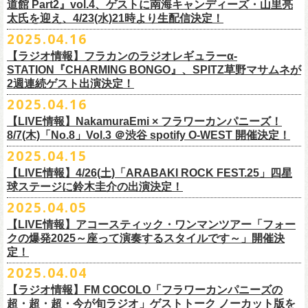
道館 Part2』vol.4、ゲストに南海キャンディーズ・山里亮
問い合わせ：松阪M’AXA
・近隣店舗・近隣の施設・お客様へご迷惑となりますので、施設内外・
12月6日(土) 宇都宮HEAVEN’S ROCK VJ-2 16:30/17:00
◎TALK LIVE「ハルキとジョーとベースと猫と〜グレートなゲストと共
プレGOODS第四弾となる「フラカンの日本武道館 Part2 pre フェイスタ
のライブ、本編の最後に演奏された“東京タワー”のポエトリー調の部分
で開催される「ADAM at presents ADAM FEST2025 supported by
文に氏名、住所、貼っていただく（置いていただく）場所（できました
太氏を迎え、4/23(水)21時より生配信決定！
著者プロフィール
会場内外でのアーティストの入待ち、出待ち等の待機行為はご遠慮下さ
12月7日(日) 水戸LIGHT HOUSE 15:30/16:00
に〜」
オル」が完成！
で、体をぐっと鈴木圭介がいる方に向けて、まるで鈴木の呼吸を深く感
Recruiting Management」にフラワーカンパニーズの出演が決定！
ら具体的に）、必要数（ポスター、フライヤーそれぞれ）、意気込みな
丹下京子（たんげ きょうこ）
2025.04.16
・8月3日(日)
い。
12月13日(土) 盛岡CLUB CHANGE WAVE 16:30/17:00
【出演】
また、ラバーバンドの新色「パープル × ブルー」も登場！
じ取るようにギターを弾く竹安堅一の姿を見ながら、やはり僕は「うた
◎ムジカジャポニカ19th後の祭スペシャル！『ムジカの渇望2025～うつ
フラワーカンパニーズは7月12日(土)の出演となります。
どメッセージを書いて下記アドレス宛てご応募ください。
名古屋生まれ名古屋育ち。愛知県立芸術大学デザイン科卒業。
峰岸塾修
会場：広島・福山grandsoulcafe Guns’
・受付終了した場合は当HPでお知らせさせていただくため、受付状況確
12月14日(日) 弘前KEEP THE BEAT 15:30/16:00
ヒライハルキ(The Birthday)
4/19(土)「正しい哺乳類ツアー2025」＠広島CLUB QUATTRO 公演より販
とは不思議なものだ。演奏という行為は不思議なものだ」と感じた。
みようこ&Yokoloco Band！2days』
【ラジオ情報】フラカンのラジオレギュラーα-
どうぞお楽しみに！
了。TIS会員。
TVCMプランナー兼イラストレーターを20年ほど続け、
そ
時間：Open 15:30 / Start 16:00
認のためのお電話でのお問い合わせは固くお断りいたします。
12月21日(日) 京都磔磔 15:30/16:00
ナガイケジョー(SCOOBIE DO)
売開始いたします。
STATION『CHARMING BONGO』、SPITZ草野マサムネが
いちにちめ〜8/19(火)
2020年開催した「フラカンの横浜アリーナ」から続く＜フラカンの横浜
の後フリーランスに。雑誌『イラストレーション』（玄光社）
The
チケット料金：前売 ¥5,500（税込／全自由・整理番号付／ドリンク代別
・イベントチケットの分配、転売、複製、譲渡、偽造行為は一切禁止と
12月22日(月) 京都磔磔 18:30/19:00
2週連続ゲスト出演決定！
ゲスト : グレートマエカワ(フラワーカンパニーズ)
高崎CLUB Jammer’sは中央銀座と呼ばれるアーケード街の先端にあるラ
https://t.livepocket.jp/e/musica819
◎「ADAM at presents ADAM FEST2025 supported by Recruiting
ストーリー＞シリーズ、
◎【２回目もみんなでつくろう「フラカンの日本武道館
Choice入選 （和田誠選）、『HBファイルコンペ』藤枝リュウジ特別賞、
途要）
させていただきます。それらの行為が発覚した場合は無効とさせていた
2026年
【日程】2025年7月9日(水)
イブハウスで、外観も内装も、昔のアメリカ映画に出てくるバーのよう
4/25~19時発売
2025.04.16
Management」
今年は「〜武道館前の一撃〜」というサブタイトルを付し、
7/25(金)〜7/27(日)＠
北海道釧路市幸町緑地・耐震岸壁 特設ステージにて
Part2」
『
講談社出版文化賞』さしえ賞、『TIS公募展』入選など。新聞、
書籍、
一般チケット発売日：5月25日(日)
だき、入場をお断りいたします。
1月17日(土) 長野CLUB JUNK BOX 16:30/17:00
【会場】三軒茶屋GrapeFruitMoon (
http://grapefruit-moon.com/
)
なレトロな雰囲気の空間である。開場時間の前から、入り口前にはライ
ふつかめ〜8/20(水)
日時：7月12日(土)7月13日(日) 開場10:30 開演11:30 ※フラワーカンパ
8/24(日)F.A.D YOKOHAMAにて開催することが決定！
開催される「SET YOU FREE IN KUSHIRO KIRI FESTIVAL 2025」 に
【LIVE情報】NakamuraEmi × フラワーカンパニーズ！
雑誌、パッケージ、広告、
webなど幅広いジャンルで活動中。俳句、落
今年結成20周年を迎えるThe Birthdayがクラブクアトロ4会場を廻るツア
プレイガイド：
・対象商品の営利・転売目的でのご購入は禁止しております。またイベ
1月18日(日) 千葉LOOK 15:30/16:00
“ポスター＆フライヤー大作戦～日本全国宣伝隊員大募集
【時間】OPEN18:30/START19:15
ブを待つ人だかりができていた。開演時間になり、まずステージ上にグ
https://t.livepocket.jp/e/musica820
ニーズの出演は7/12のみ
9/20(土)「フラカンの日本武道館 Part2 〜超・今が旬〜」まで１ヶ月を切
8/7(木)「No.8」Vol.3 ＠渋谷 spotify O-WEST 開催決定！
フラワーカンパニーズの出演が決定！
語、音楽、
海外ドラマが好き。
ー『Quattro×Quattro Tour’25』を開催、
イープラス
ント参加後、フリーマーケットサイト、フリマアプリ、インターネット
1月24日(土) 高知X-pt. 16:30/17:00
【料金】
今年1月より月１配信しているYouTube番組『月刊フラカン武道館
レートマエカワ、ミスター小西、竹安堅一が登場。そして少し間を鈴木
4/25~20時発売
～】
会場：静岡県浜松市浜名湖ガーデンパーク 屋外ステージ
ったタイミングでのワンマンライブ、どうぞお楽しみに！
フラカンは7/26(土)”フラカン武道館応援企画 IN KIRIFES”に出演致しま
2025.04.15
9/10(水)＠名古屋CLUB QUATTRO公演にフラワーカンパニーズの出演が
チケットぴあ
オークション等での売買、買取サービスのご利用も固く禁止いたしま
1月25日(日) 広島SECOND CRUTCH 15:30/16:00
・入場チケット￥3500(+DRINK)
Part2』、今月5回目のゲストとして、大槻ケンヂ氏の出演が決定！
圭介が姿を現し、ライブがはじまる。1曲目は『正しい哺乳類』の曲順と
開場 18:30 / 開演 19:30 前売 5000円 / 当日 5500円 （ドリンク代別途）
チケット：入場無料
※お渡しするポスターのサイズはB3サイズ、フライヤーはB5サイズを予
す。
決定しました！
【LIVE情報】4/26(土)「ARABAKI ROCK FEST.25」四星
ローチケ
す。
1月27日(火) 四日市CLUB CHAOS 18:30/19:00
【予約&チケット】
同じく“ ラッコ！ラッコ！ラッコ！”。 エネルギッシュなバンドの演奏
※着席・自由・立ち見 (整理番号あり)
問い合わせ：株式会社ジェイルハウス TEL052-936-6041
◎「横浜ストーリー 〜武道館前の一撃〜」
定しております
球ステージに鈴木圭介の出演決定！
問い合わせ：キャンディー・プロモーション
・イベントチケットの再発行はいたしませんのでご注意ください。
1月31日(土) 札幌近松 16:30/17:00
■入場チケット予約URL :
https://tiget.net/events/398505
番組スタート直前スペシャルのvol.0としてスキマスイッチ、第１回目の
と、それまで会場にたぎっていたソワソワとした熱気がぶつかり、パー
その他詳細：
日時：8月24日(日)Open 15:30 / Start 16:00
◎
「SET YOU FREE IN KUSHIRO KIRI FESTIVAL 2025」
一般発売に先がけ、チケットオフィシャル先行受付が本日よりスター
・都合により、内容等の変更・イベント中止となる場合がございますの
2月4日(水) 下北沢シェルター 18:30/19:00
2025.04.05
[予約受付開始 : 5/9(金)21:00〜]
ゲストとしてTHE COLLECTORSの加藤ひさしさん(vo)と古市コータロー
ンッ！と弾けるような盛り上がりでライブは幕を開けた。続けて “アイデ
◎8/18（月）名古屋得三
公式サイト：
http://www.adamfest.com/
会場：神奈川・F.A.D YOKOHAMA
募集期間：2025年5月10日(土)〜 在庫がなくなりましましたら募集を終了
日程：
7月26日(土)
ト。
全公演共通：高校生以下は当日¥2,000キャッシュバック（
当日年齢を証
で予めご了承ください。
2月14日(土) 大阪バナナホール 16:30/17:00
☆別途1ドリンクオーダー
さん(g)、第２回目にHump Back、第３回目はスターダスト☆レビューの
ンティティ”。《ラッコ ラッコ ラッコ》とか《プカプカプーカ》といった
うつみようこ & YOKOLOCO BAND
【LIVE情報】アコースティック・ワンマンツアー「フォー
チケット料金：前売 ¥5,200(税込/整理番号付/ドリンク代別途要)
させていただきます
会場：
北海道釧路市幸町緑地・耐震岸壁 特設ステージ
お見逃しなく！！
明できるもの（学生証、保険証など）
のご提示が必要となります）
・安全面、警備強化の一環と致しまして、ボディチェックを実施させて
2月15日(日) 岡山ペパーランド 15:30/16:00
☆整理番号順入場
根本要さん、そして第４回目は南海キャンディーズの山里亮太さんをを
シンプルな言葉を連呼していた“ ラッコ！ラッコ！ラッコ！”とは打って変
[うつみようこ (vo.g)竹安堅一(g)オクノシンヤ(key)
クの爆発2025～座って演奏するスタイルです～」開催決
前売￥5,200（税込、ドリンク代別、オールスタンディング）
応募方法：メールにて、アドレス＜
flowerotegami@gmail.com
＞宛に以
出演：フラワーカンパニーズ、THE NEAT BEATS、PIGGS
いただく場合がきます。ご了承ください。
2月21日(土) 別府Copper Ravens 16:30/17:00
☆お一人様2枚まで
お招きしお届けしてきた今番組（全回アーカイブ配信中）、第５回目と
わり、鈴木のボーカルはぼそぼそとした独り言のような落ち着いたトー
定！
グレートマエカワ(b)クハラカズユキ(ds)]
※高校生以下は当日￥2,000キャッシュバック （当日年齢を証明できるも
下をご記入の上、ご応募ください
そのほか詳細：KUSHIRO KIRI FESTIVAL公式
◎The Birthday (クハラカズユキ, ヒライハルキ, フジイケンジ)
・当日メディアによる取材が入り、映り込み等がある場合がございま
2月22日(日) 福岡CB 15:30/16:00
【ご注意】
なる今回のゲストは、筋肉少女帯や特撮のボーカルで、作家としても活
ンへ。しかし曲が進むにつれ、徐々に力強さを増していく演奏やコーラ
18:30open 19:30start
大阪千日前ユニバースにてジャンピング乾杯トークショー開催！
2025.04.04
の(学生証、保険証など)のご提示が必要となります）
（上記アドレスからの返信が届くよう、設定のご確認を必ずお願い致し
HP
https://www.kushirokirifestiva
l.com/
『Quattro×Quattro Tour’25』
す。予めご了承ください。
2月24日(火) 豊橋Club KNOT 18:30/19:00
※お客様へのお願い
躍する大槻ケンヂさんを招聘。
スに合わせて、観客たちの拳も突き上がっている。さらに“ラー・ブルー
予約￥5,000 当日￥5,500
ライブ演奏はまったくありません。
一般発売日:6月29日(日)
ます）
【ラジオ情報】FM COCOLO「フラワーカンパニーズの
日時：2025年9月10日（水）Open 18:00 / Start 19:00
・イベント当日の撮影・録音・録画および、店内での飲食は一切禁止と
2月28日(土) 新潟GOLDEN PIGGS BLACK 16:30/17:00
近隣は住宅街となっておりますので集合時間直前にご来店ください。
常にフラカンを”若手”と評するオーケンさん、2度目の武道館ライブに向
ス”、“アメジスト”へと続く。“アメジスト”の《炊き立てのご飯の湯気の下
※4/20情報公開・予約開始
ネクストロード 03-5114-7444 (平日14～18時)
＝＝＝＝＝＝＝＝＝＝＝＝＝＝＝＝＝＝
超・超・超・今が旬ラジオ」ゲストトーク ノーカット版を
会場：名古屋CLUB QUATTRO