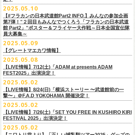
インスタグラムアカウント：
ルです〜」の一般チケットが今週末より発売開始！
※本受付は、スマートフォンからのみお申し込みいただけます。
ド・アイボリーズとフラワーカンパニーズとの異色対バンが決定！
■価格：20,000円(税込) ※送料別（一律：1100円）
https://www.youtube.com/watch?v=6XTayyWwFP0&t=6s
（tax in/1F・2Fスタンディングは整理番号付/ドリンク代別）
presents「DRAGON DELUXE 2025」の開催が決定！
12:00〜17:00)/info@shimizuonsen.com
◎「OYZ NO YAON ＃007 〜オヤジを愛したスパイ〜」
12. スタンドアローン
2025.05.10
◎「フラカンの音楽目録」
7/5(土)喜多方、7/6(日)東京、8/3(日)福山公演は5/25(日)10:00より発売、
フィーチャーフォン、BlackBerry、WindowsPhone、タブレット端末
アイボリーズはマヂカルラブリー・村上（ギター）、囲碁将棋・根建太
■仕様
お問い合わせ：ノースロードミュージック TEL 022-256-1000（営業時
9月6日(土)山梨・甲府桜座 16:30/17:00 （問）FOB新潟 025-229-5000
日時：2025年10月19日(日) 15:30開場∕16:00開演
13. 飛び跳ねマーチ
https://www.instagram.com/
flowercompanyz_mokuroku
7/31(木)松阪公演のみ、諸事情により5/26(月)10:00からの発売に変更とな
（iPad、Android）からのお申し込みはできません。
一（ベース）、GAG・SJ（キーボード）、すゑひろがりず・南條庄助
生地：デニム
■vol.3
間 平日11:00〜16:00）
「DRAGON DELUXE」は、“名古屋のロックシーン活性化”、“
デビューか
【#フラカンの日本武道館Part2 INFO.】みんなの参加企画
http://fobkikaku.co.jp
会場：大阪城音楽堂
14. 40
ります。
※ご利用には、ローソンWEB会員(無料)への登録が必要になります。
（ドラム）、そしてジェラードン・アタック西本（ボーカル）の5人で
厚さ：11オンス
ゲスト：根本要（スターダスト☆レビュー）
第7弾！“２回目もみんなでつくろう「フラカンの日本武道
HP：
https://www.north-road.co.jp/detail/detail.php?eid=87091
ら応援してくれている名古屋の皆さんへの恩返し”、“
名古屋への郷土愛”の
9月7日(日)長野・松本上土劇場 16:00/16:30 （問）FOB新潟 025-229-
出演：スターダスト☆レビュー / 怒髪天 / フラワーカンパニーズ / 笑い飯
15．気持ちいい顔でお願いします
館 Part2」“ポスター＆フライヤー大作戦～日本全国宣伝隊
2023年6月に結成。
■サイズ（cm）
https://www.youtube.com/watch?v=OMoBtAjSn-w
公式X：
https://x.com/hosomichiofrock
3つをテーマに掲げ、2012年より地元・
名古屋で開催しているフラワーカ
5000
http://fobkikaku.co.jp
チケット料金：
16．すべての若さなき野郎ども
員大募集～
エレキセットとは一味違ったフラカンのアコースティックライブ、どう
<受付期間>
番組の中でアイボリーズのオリジナル曲として、アタック西本が書いた
ウエスト/ヒップ/ワタリ/裾幅/股下
ンパニーズの主催イベント。
出演：怒髪天、フラワーカンパニーズ
【指定席】前売料⾦(税込)：
¥7200
17．ディスイズナゴヤ
ぞお楽しみに！
2025年7月2日(水)18:00 ～ 2025年7月6日（日）22:00 (入金終了23:00)ま
歌詞にフラカンメンバーが作曲、アレンジを担当したことがきっかけ
S ＞ 100 / 111 / 37 / 26 / 68
■vol.4：山里亮太（南海キャンディーズ）
2025.05.09
チケット料金：全自由 前売￥6,900-（ドリンク代別）＊未就学児童入場
【芝⽣⾃由席】前売料⾦(税込)：
¥6900
今年2025年9月20日(土)開催「フラカンの日本武道館 Part2 〜超・今が
18．失格（2013 Mix ver.)
で
で、今回の対バンが実現しました！
M ＞ 105 / 116 / 38 / 26.5 / 70
https://youtube.com/live/_ipE-Na37yY
14回目となる今年はいつもと趣向を変え、9/20(土)開催「
フラカンの日本
【グレートマエカワ情報】
不可(小学生以上のご入場される方全てにチケット必要)
問い合わせ：清⽔⾳泉 06-6357-3666 (平⽇12:00〜17:00) /
旬〜」、今回も日本全国各地からたくさんの方に集まっていただけるよ
19．どっち坊主大会
◎フラワーカンパニーズ アコースティック・ワンマンツアー
※上記受付期間内でも、規定枚数に達し次第、受付は終了させていただ
L ＞ 110 / 121 / 39 / 27 / 72
武道館Part2 〜超・今が旬〜」
のアフターパーティー的イベントとして親
一般チケット発売日：7月19日(土)
info@shimizuonsen.com
うに！全国より”フラカンの日本武道館 日本全国宣伝隊員“を大募集致しま
2025.05.08
「
フォーク
の
爆発
2025～座って演奏するスタイルです～」
きます。
一般チケットは6/8(日)より発売開始！
※商品の特性上、サイズ表記から1～2cm程度の誤差が生じる場合がござ
◾️vol.5
◎押競満寿「オクノマサヒコのDJ Dinners〜2025、初夏〜」
しい仲間たちをゲストに
迎えての特別編を企画。
す！
※こちらの商品は、Sony Music Shop、ライブ会場での販売となります
【LIVE情報】7/12(土)「ADAM at presents ADAM
完売必至の初ツーマン、どうぞお楽しみに！
います。
ゲスト：大槻ケンヂ（筋肉少女帯/特撮/オケミス）
5/20(火) OPEN 18:00 CLOSE 23:00 (L/O 22:30)
昨年9月に荻窪TOP BEAT CLUBで行われ好評を博した、フラカン＆ヨコ
☆Sony Music Shop
FEST2025」出演決定！
・7月5日(土)
■予約有効期間
※写真参照 :鈴木圭介、グレートマエカワ S着用/ 竹安堅一 M着用/ミスタ
https://www.youtube.com/watch?v=1EMet2dx9d4
【DJ】奥野真哉、グレートマエカワ
ロコ合同企画「
俺たちのザ・ベストテン〜グレートマエカワ AGE55 前夜
10年前に続き、今回も宣伝隊員のお仕事としてお願いしたいのは学校や
https://www.sonymusicshop.jp/m/item/itemShw.php?
会場：福島・喜多方 大和川酒造北方風土館
予約日含めず１日間
2025.05.02
◎それゆけ！大宮セブンpresents「はぐれ者たちの宴」フラワーカンパニ
ー小西 L着用
※お店のキャパシティに限りがあるため、混雑状況によっては時間制の
祭〜」の第2弾、1978年〜
1989年まで放送されていた伝説の歌番組【ザ・
お店、そのほか人目につく場所への[ポスター貼り]と[フライヤー置き]の
site=S&ima=2253&utm_source=upcocoming&utm_medium=owned&utm_
時間：Open 15:30 / Start 16:00
※2025年7月6日(日)注文分に限り、2025年7月6日(日) 23:00入金締め切
ーズ×アイボリーズ ツーマンライブ
入れ替えとさせていただきます。何卒、ご了承ください。
ベストテン】
のトリビュートライヴとして、
全曲当時のヒット曲でのカ
【LIVE情報】8/24(日)「横浜ストーリー 〜武道館前の一
ポスター＆フライヤー大作戦！
campaign=DQCL000003946&cd=DQCL000003946&srsltid=AfmBOopGUP
◎「チキパン(CHICKEN PUNKS)ジャージ」
チケット料金：前売 ¥5,500（税込／全自由・整理番号付／ドリンク代別
りとなります。
日時：2025年7月23日(水) 開場：18:15 開演：19:00
【料金】2000円 （1ドリンク付き）
ヴァーライヴをお届けします！
撃〜」＠F.A.D YOKOHAMA 開催決定！
作戦を決行いただきましたら、展開していただいている様子を写真に撮
f67JLrBdn1yt7FcWbN_7xUiKMo2OoT8SAQ2R-InUmvVzJt
途要）
価格：￥6,800(税込）
会場：下北沢シャングリラ
【会場】押競満寿 〒151-0062 東京都渋谷区元代々木町25-5
2025.05.02
ってお送りください。フラカン公式SNSにてアップさせていただきま
一般チケット発売日：5月25日(日)
■電子チケット表示期間
ボディ：ネイビー/ホワイト、ライトグレー/ネイビー
出演：フラワーカンパニーズ
ベストテン世代による、ベストテン世代のための、
そしてベストテン世
す。
【LIVE情報】7/26(土)「SET YOU FREE IN KUSHIRO KIRI
プレイガイド：
2025年7月10日(木)～ イベント当日まで
素材 ： ポリエステル 100％ スムース ※ファスナーはダブルスライダー
アイボリーズ
＝＝＝＝＝＝＝＝＝＝＝＝
代じゃなくてもきっと楽しんでいただける、
懐かしくも新鮮でとびきり
FESTIVAL 2025」出演決定！
イープラス
※イベント当日に「入場画面」から進むことができます
サイズ：S / M / L / XL
Vo. アタック西本（ジェラードン）
◎オーバーオールズ
贅沢なステージショウ！
宣伝隊員のみなさま、そしてご協力いただいたお店、学校を「フラカン
2025.05.02
チケットぴあ
＜製品サイズ＞
Gt. 村上（マヂカルラブリー）
6/25(水)吉祥寺MANDA-LA2
乞うご期待！
の日本武道館Part2 サポーター」に認定、フラカンの日本武道館Part2 ス
ローチケ
＜チケット受付に関してのご注意＞
S ： 身丈60cm / 身幅52cm / 裄丈80cm
Ba. 根建太一（囲碁将棋）
出演・オーバーオールズ
【ニワトリ堂より】「正しい哺乳類ツアー2025」グッズの