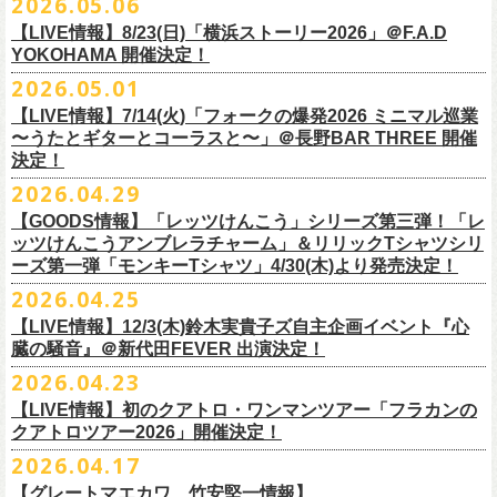
2026.05.06
OPEN 18:15
／
START 19:00
この第一回目となるゲストに、中村達也さんをお迎えしてお届けしま
払戻し期間内に購入された申込サイト内「マイページ」
◎「ラッコなエコバッグ」
より払戻し手続
も逸話まで、これまでもさまざまな伝説が語られてきたてE.L.L。
前売￥
5,500-
／当日￥
6,000-
（ドリンク代別）
す！
【LIVE情報】8/23(日)「横浜ストーリー2026」＠F.A.D
きの上、CASH POST(注 1)をご利用いただき、払戻しさせていただきま
価格：￥1,500(税込）
◎「フラカンの年末ベストナイン2026」
来年2027年にオープン50周年を控えたE.L.Lについて、フラカン鈴木圭介
チケット発売日：2026
年
7
月
5
日
(
日
) 12:00
～
YOKOHAMA 開催決定！
どうぞお楽しみに！
す。
カラー：オリーブ
11/21(土) 函館ARARA 開場16:30/開演17:00 問い合わせ：ARARA
とグレートマエカワがホスト役となり、さまざまなバンドマン、シンガ
プレイガイド：
Live Pocket
https://livepocket.jp/e/que20260903
2026.05.01
お客様ご自身でのお手続きが必要となりますため、
素材 ： ポリエステル
下記URLより払戻し手
11/23(月・祝)八戸ROXX 開場15:30/開演16:00 問い合わせ：ノースロ
ー、関係者をゲストに迎えて語り明かすトークセッションを企画。
問：
AILE C.E Works 03-5433-2500
◎ツワモノたちの記憶〜E.L.L50周年プロジェクト・スペシャルトーク〜
順をご確認の上、
サイズ：本体／約W310mm ×H340mm（持ち手含む500mm）
払戻し期限内にお手続きをお願いいたします。
ードミュージック
【LIVE情報】7/14(火)「フォークの爆発2026 ミニマル巡業
このトークシリーズでは、E.L.L.にこれまで関わってきたミュージシャ
vol.1
https://l-tike.com/guide/a_
持ち手／約W50mm × H160mm
cashpost.html
〜うたとギターとコーラスと〜」＠長野BAR THREE 開催
11/28(土) 宮崎LAZARUS 開場16:30/開演17:00 問い合わせ：LAZARUS
ン、関係者、そして当時はファンだった人々とともに、まもなく50年を
家主のツアー「YANUSHI LIVE TOUR 2026」にフラワーカンパニーズの
開催日時：2026年8月31日（月）開場19:00 開演19:30
決定！
※電子チケットの仕様上、
折りたたみマチ／約160mm
購入チケットを一部のみ払戻しすることはで
11/29(日) 鹿児島SR HALL 開場15:30/開演16:00 問い合わせ：SR HALL
迎えるライブハウスの、ツワモノたちの記憶を語っていきます。配信や
出演が決定！
◎「Handmade Rockエプロン」価格：￥5,500(税込）
会場：ell.SIZE （名古屋市中区大須2-10-43）
きません。
容量：約12L
12/5(土) 足利ライブハウス大使館 開場16:30/開演17:00 問い合わせ：
2026.04.29
インタビューでは語れない、ここだけの話もたくさん披露予定。
8/9(日)東京・SHIBUYA CLUB QUATTRO に出演させていただきます。
カラー：ダークインディゴ, キャメル
出演：鈴木圭介、グレートマエカワ、平野茂平 （Electric Lady Land会
（注 1）
※ ハンドル部分のゴムで止めて小さく携帯できます
金融庁管轄の資金移動者である株式会社ＤＧフィナンシャルテク
ネクストロード
【GOODS情報】「レッツけんこう」シリーズ第三弾！「レ
チケット完売となっておりました7/19(日)開催「フォークの爆発2026 〜
素材 ：
長） ゲスト：中村達也
ノ
ロジー(資金移動業者登録 番号：関東財務局長第 00094 号)の
12/6(日) 松本ALECX 開場15:30/開演16:000 問い合わせ：FOB新潟
7/10(金)開催のvol.0ではElectric Lady Land創始者であり現会長の平野茂
ッツけんこうアンブレラチャーム」＆リリックTシャツシリ
◎「YANUSHI LIVE TOUR 2026」 -東京公演-
座って演奏するスタイルです〜」東京・有楽町I’M A SHOW 公演につきま
（ダークインディゴ）綿 90％ , レーヨン 10％ デニム
チケット料金：全席指定¥3,500（税込） *未就学児童入場不可
「CASHPOST」が提供しているサービスです。
ーーーーー
12/11(金) 京都磔磔 〜年末恒例磔磔2デイズ〜 開場18:30/開演19:00
ーズ第一弾「モンキーTシャツ」4/30(木)より発売決定！
平氏をゲストに迎え、フラワーカンパニーズ メンバー4人とともにお届け
日時：2026/8/9(日) OPEN 17:00 / START 18:00
して、若干枚数＜立ち見指定＞での追加販売を行うことが決定しまし
（キャメル）綿 100％ キャンバス
チケット発売日：7月11日(土)10:00
購入されたマイページより払戻しさせていただきます。
問い合わせ：清水音泉
します。
2026.04.25
会場：SHIBUYA CLUB QUATTRO
8月29日(土)、30日(日)＠ゼビオアリーナ仙台 で開催されるスピッツ主催
た。
サイズ：フリー（着丈 92cm , 横幅 70cm , ショルダーテープ長 160cm）
プレイガイド：チケットぴあ
https://t.pia.jp/
PKコード：332-844
「レッツけんこう」シリーズ第三弾！アンブレラチャームの発売が決
マイページ：
https://l-tike.com/
mypage/
12/12(土) 京都磔磔 〜年末恒例磔磔2デイズ〜 開場16:30/開演17:00
今後のゲスト発表と合わせて、どうぞお楽しみに！
出演：家主 GUEST：フラワーカンパニーズ
「ロックのほそ道2026 〜15th Anniversary Special〜」にフラワーカンパ
※ フロントポケットにペン差し付き
お問い合わせ：ell.SIZE 052-211-3997
【LIVE情報】12/3(木)鈴木実貴子ズ自主企画イベント『心
定！
※本手続き中の操作、ご登録内容はしっかりとご確認のうえ、
お手続き
問い合わせ：清水音泉
チケット前売料金：一般 4,500円 / 学生 3,500円(共にドリンク代別)
ニーズの出演が決定！
◎「フォークの爆発2026 〜座って演奏するスタイルです〜」
臓の騒音』＠新代田FEVER 出演決定！
Electric Lady Landホームページ ＞
https://www.ell.co.jp/
アルミ蒸着袋入り、ランダムでご購入いただく”どれになるかお楽しみス
ください。
12/19(土) 盛岡岩手県公会堂21号室 〜ツアー最終日はフォークの爆
◎ツワモノたちの記憶〜E.L.L50周年プロジェクト・スペシャルトーク〜
※学生は公演当日に学生証の提示が必要となります
フラワーカンパニーズの出演日は8月29日(土)になります。
7/19(日)東京・有楽町I’M A SHOW 15:15/16:00
※本イベントはトークイベントです。当日はライブパフォーマンスはご
2026.04.23
タイル”での販売となります。
またお手続き時のお客様の不備に伴う対応は一切できかねますため
、ご
発〜 *アコースティックライヴ 開場16:30/開演17:00 問い合わせ：ノ
vol.0
※中学生以下無料
追加チケット＞立ち見指定 ￥5,500（税込/ドリンク代別）
ざいません。
了承ください。
ースロードミュージック
【LIVE情報】初のクアトロ・ワンマンツアー「フラカンの
開催日時：2026年7月10日（金）開場18:30 開演19:00
プレイガイド：チケット(イープラス)：
5月15日(金)18:00より、チケット先行受付もスタート！（〜5月24日
発売日：5月30日(土)10:00〜
さらに、フラカンの楽曲（歌詞）をデザインしたリリックTシャツシリー
※メール受信に際して、
事前に下記2つのドメインを受信できるように設
チケット料金：前売￥5,200(税込/ドリンク代別途要) / *12/19盛岡公演の
クアトロツアー2026」開催決定！
会場：ell.SIZE （名古屋市中区大須2-10-43）
一般チケット発売日：2026/5/30(土) 10:00 URL：
(日)23:59まで）
問：ネクストロード 03-5114-7444（平日14～18時）
https://nextroad-
モノブライトの対バンツアーにフラワーカンパニーズの出演が決定！
ズが新たに登場！
定しておいてくだ
さい。
み 前売￥5,500(税込/指定席/ドリンク代別途要)
2026.04.17
出演：フラワーカンパニーズ ゲスト：平野茂平 （Electric Lady Land会
https://eplus.jp/yanushi/
「ロックのほそ道」15周年、みんなで盛大にお祝いしましょう！
p.com/contact/
10/16(金)恵⽐寿LIQUIDROOM 公演に出演させていただきます。
第一弾は1998年リリースのアルバム『マンモスフラワー』収録「モンキ
メールが届かない場合等も、
必ず期間内にご自身で設定をご確認くださ
＊全公演共通＞高校生以下は当日¥2,000キャッシュバック（
当日年齢を
長）
問い合わせ：HOT STUFF PROMOTION 050-5211-6077
https://www.red-
【グレートマエカワ、竹安堅一情報】