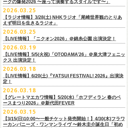
◎「レッツけんこう
タオル
」
ークの爆発2026 〜座って演奏するスタイルです〜」
一般チケット発売日：8月8日(土)
ミ蒸着袋入り(*どれになるかお楽しみスタイル）
☆HP先行：
会場：奄美大島＠ LIVE BOX MA・YASCO
価格：￥1,800 (税込)
2026.03.25
素材 ： 白アクリル , シリコンリング , ステンレス製カニカン
受付期間：4/16(木)12:00〜4/26(日)23:59
出演：フラワーカンパニーズ
カラー：ホワイト
サイズ ： （本体）40×28mm 厚み3mm
受付URL：
https://eplus.jp/jpk-tour26/
【ラジオ情報】3/28(土) NHKラジオ「尾崎世界観のとりあ
サンボマスター夏の東北７か所を廻るツアー「ロックンロール デスティ
オープニングアクトあり：ずぶ濡れブラザーズ
◎「レッツけんこうアンブレラチャーム」（ランダム）
イエローver.
サイズ：82cm × 34cm
えず明日を生きるラジオ」
ネーション in とうほく 「from ふくしま for ふくしま」、7/25(土)石巻、
チケット料金：前売 ¥3,800（税込/全自由席/整理番号付/ドリンク代別途
価格：￥500(税込)
素材：綿100%
◎怒髪天&フラワーカンパニーズ presents 「ジャンピング乾杯TOUR
7/26(日)宮古の2公演にフラワーカンパニーズの出演が決定！
2026.03.25
要）
仕様：チャーム4種（けいくん、まーちゃん、けんちゃん、
こにし）/アル
■3月28日(土)22:05〜22:55 NHKラジオ「尾崎世界観のとりあえず明日を
2026 “オレたち足腰お達者くらぶ”」
久しぶりのサンボマスターとの対バン、どうぞお楽しみに！
一般チケット発売日：6月6日(土)予定
ミ蒸着袋入り(*どれになるかお楽しみスタイル）
【LIVE情報】「ニクオン2026」＠錦糸公園 出演決定！
生きるラジオ」
・9月5日(土) 滋賀U☆STONE 17:00/17:30 （問）清水音泉 06-6357-
問い合わせ：LIVE BOX MA・YASCO
素材 ： 黄色アクリル , シリコンリング , ステンレス製カニカン
◎「レッツけんこうステッカーセット」*6枚組
＊鈴木圭介がゲストとして出演
2026.03.19
3666 (平日12:00〜17:00) info@shimizuonsen.com
◎サンボマスター「ロックンロール デスティネーション in とうほく
サイズ ： （本体）40×28mm 厚み3mm
価格：￥1,000（税込）
https://www.nhk.jp/p/rs/KG9YLK9LWL/
【LIVE情報】5/5(火祝)「OTODAMA’26」＠泉大津フェニッ
・9月6日(日) 伊勢RHYTHM 16:00/16:30 （問）JAILHOUSE 052-936-
「from ふくしま for ふくしま」
◎「グレートマエカワ第57回誕生日会 in 奄美大島」
素材 ： 塩ビ
クス 出演決定！
6041
www.jailhouse.jp
＊石巻公演
日時：2026年9月27日(日) 開場17:00 開演18:00
各サイズ
・9月12日(土) 弘前KEEP THE BEAT 17:00/17:30 （問）ノースロード
2026.03.18
日時：2026年7月25日(土) 開場 17:30 / 開演 18:00
会場：奄美大島＠ ROAD HOUSE ASiVi
けいくん：51×74mm
ミュージック秋田 018-833-7100
会場：宮城・石巻BLUE RESISTANCE
6/21(日)「G-FREAK FACTORY presents “MAD SOUL CONNECTION
出演：フラワーカンパニーズ
【LIVE情報】6/20(土)『YATSUI FESTIVAL! 2026』出演決
まーちゃん：44×70mm
・9月13日(日) 秋田Club SWINDLE 15:30/16:00 （問）ノースロードミュ
出演：サンボマスター、フラワーカンパニーズ
定！
vo.24″」＠前橋DYVER にて、G-FREAK FACTORYとの対バンが決定！
オープニングアクトあり：楠田莉子BAND
けんちゃん：41×64mm
ージック秋田 018-833-7100
チケット料金：
「ARABAKI ROCK FEST.26」4/26(日)MICHINOKU PEACE SESSION
一般発売日に先がけ、4/4(土) 10:00よりオフィシャル先行受付もスター
チケット料金：前売 ¥4,500（税込/整理番号付/ドリンク代別途要）
2026.03.18
こにし：49×66mm
出演：怒髪天、フラワーカンパニーズ
前売 ¥5,500(税込/ドリンク代別）
GTR祭’26ステージに、GUEST GUITARとして竹安堅一の出演が決定しま
ト。どうぞお見逃しなく！
一般チケット発売日：6月6日(土)予定
バンドロゴ：74×45mm
【グレートマエカワ情報】5/20(水)「ホフディラン 春のベ
チケット料金：オールスタンディング ￥6,900（税込/ドリンク代別途
U-22割 ￥4,500(税込/ドリンク代別/身分証持参必須（コピー不可/公演当
した！
問い合わせ：ROAD HOUSE ASiVi
チキパン(CHICKEN PUNKS)：45×90mm
ースまつり2026」＠新代田FEVER
要）※未就学児童入場不可(小学生以上のご入場される方全てにチケット
日提示できない場合は一般価格チケットとの差額分をお支払いいただき
◎「G-FREAK FACTORY presents “MAD SOUL CONNECTION vo.24″」
2026.03.15
必要)
ます)
◎「ARABAKI ROCK FEST.26」
日時：2026年6月21日(日) 開場16:30 / 開演 17:00
一般チケット発売日：6月6日(土)
※１人１枚※未就学児入場不可/小学生以上チケット必要
【3/15(日)10:00〜一般チケット発売開始！】4/30(木)フラワ
日時：4月25日(土) 開場9:30 開演10:30
会場：前橋DYVER
ーカンパニーズ・ワンマンライヴ 〜鈴木圭介誕生日「初め
一般チケット発売日：2026年6月6日(土)
4月26日(日) 開場9:30 開演10:30 ※竹安堅一の出演は4/26(日)
出演：G-FREAK FACTORY、フラワーカンパニーズ