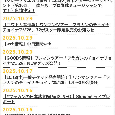
【グレートマエカワ情報】12/2(火)音楽と人主催トークイベ
翌週以降も過去のライブ映像を順次配信予定です。
ライブ、『フラワーカンパニーズ「ゾロ目だョ全員集合!〜フラカン33
GORA BREWERY
U-NEXT月額会員の方は、追加料金なくお楽しみいただけます。
1days視聴券 2,800円(税込)
出演：JUN SKY WALKER(S) 、フラワーカンパニーズ
ント〈第10回！ 僕たち、プロ野球ミュージシャンで
様々な会場でのフラカンのライブをぜひお楽しみください！
年、野音99年〜」2022.9.23 日比谷野外大音楽堂』に続く第3弾、第4弾と
Godspeed Brewery（The Slop Shop）
2days視聴券 5,000円(税込)
チケット料金：6,600円（税込）＋ドリンクオーダー ※未就学児入場不可
す！〉出演決定！
して、
しまなみブルワリー
翌週以降も過去のライブ映像を順次配信予定です。
視聴チケット販売期間：12/08（月）21:00〜12/30(火) 19:00
一般チケット発売日：2026年1月24日(土)
2025.10.29
＊11/27(木)正午配信開始
年末恒例となった京都磔磔での2デイズライブ、2023年に開催されたフラ
Shimoda Brewing Company
様々な会場でのフラカンのライブをぜひお楽しみください！
【公演詳細】
視聴チケット販売URL：
https://eplus.jp/fc-st/
問い合わせ：E.L.L. 052-201-5004
◎『フラワーカンパニーズ「ゾロ目だョ全員集合!〜フラカン33年、野音
ワーカンパニーズ「神さまツアー」～年末恒例磔磔2デイズ～の1日目、2
【ニワトリ堂情報】ワンマンツアー「フラカンのチョイナ
Streetlight Brewing
公演タイトル：第10回！ 僕たち、プロ野球大好きミュージシャンです！
JUN SKY WALKER(S) オフィシャルサイト
http://junskywalkers.jp/
99年〜」2022.9.23 日比谷野外大音楽堂』
日目それぞれの映像を同時配信がスタート！
チョイナ’25/’26」B2ポスター限定販売のお知らせ
SEOUL BREWERY（エムエスエンタープライズ）
＊11/20(木)正午配信開始
日時・会場：12月2日（火）LOFT9 Shibuya
▼視聴はこちら
U-NEXT月額会員の方は、追加料金なくお楽しみいただけます。
立飛麦酒醸造所
◎「フラカンの横浜アリーナ -リモートライヴ編- 〜生き続けてる事は最
2025.10.29
（
https://www.loft-prj.co.jp/schedule/loft9/access
）
2026年1月12日(月祝)＠仙台darwinで開催される四星球企画「毛が生えた
https://video.unext.jp/browse/feature/FET0012549
CHORYO
Craft
Beer
大のメッセージ！〜」 2020.8.27 横浜アリーナ *無観客配信ライブ
開場／開演： 17:45／18:30
日」にフラワーカンパニーズの出演が決定！
【web情報】中日新聞web
様々な会場でのフラカンのライブをぜひお楽しみくださいね。
DevilCraft Brewing
▼視聴はこちら
（終演予定：21:15）
2025.10.20
9月20日(土)
に開催した日本武道館公演『フラカンの日本武道館 Part2 〜
Totopia Brewery
https://video.unext.jp/browse/feature/FET0012549
■10月28日(火)公開 中日新聞web
出演ミュージシャン： ※五十音順
◎四星球企画「毛が生えた日」
超・今が旬〜』、このライブの模様がU-NEXTにて12/
5(金)19:00〜独占ラ
＊U-NEXT独占ライブ配信詳細
そして、いよいよ12/5(金)19:00〜「フラカンの横浜アリーナ -リモートラ
【GOODS情報】ワンマンツアー「フラカンのチョイナチョ
Trap Door Brewing他（AQベボリューション）
【動画】名曲「深夜高速」やディープな名古屋の魅力を語る フラワー
イノウエアツシ（ニューロティカ／横浜DeNAベイスターズ）、ウエノコ
日時：2026年1月12日(月祝) OPEN 15:30 / START 16:00
イブ配信されることが決定！
イナ’25/’26」NEWグッズ公開！
◎フラワーカンパニーズ「フラカンの日本武道館 Part2 〜超・今が
イヴ編- 〜生き続けてる事は最大のメッセージ！〜」U-NEXT独占配信
奈良醸造
カンパニーズ・鈴木圭介さん、イラストレーター・丹下京子さん対談
ウジ（the
会場：仙台darwin
全国のライブハウスを主戦場とし”メンバーチェンジなし、
活動休止な
旬〜」
がスタート！
2025.10.17
NOVORU
＊U-NEXT独占ライブ配信詳細
https://www.chunichi.co.jp/article/1151332
HIATUS、Radio Caroline／広島東洋カープ）、オカモト”MOBY”タクヤ
出演：四星球、フラワーカンパニーズ、SCOOBIE DO
10/25(土)＠熊本Djangoよりスタートするフラワーカンパニーズ ワンマン
し”で全国各地でライブ・
ツアーを続けているフラカンが、結成36年
配信日：2025年12月5日(金)19:00〜 ※見逃し配信あり
合わせてどうぞお楽しみに！
NOMCRAFT BREWING
◎フラワーカンパニーズ「フラカンの日本武道館 Part2 〜超・今が
(SCOOBIE DO ／MLB
チケット料金：¥4,200(税込/ドリンク代別)
四星球・北島康雄くんのトークライブに鈴木圭介の出演が決定！
【10/18(土)一般チケット発売開始！】ワンマンツアー「フ
ツアー「フラカンのチョイナチョイナ’25/’26」ら販売するNEWグッズを
で”超・今が旬”
と自負し10年振りに挑んだ2度目の日本武道館ライブ。
視聴料：U-NEXT月額会員視聴無料
Nomodachi Brewing
旬〜」
解説者)、グレートマエカワ（フラワーカンパニーズ／中日ドラゴン
一般チケット発売日：11月29日(土)
ラカンのチョイナチョイナ’25/’26」1月〜3月公演分
公開！
その模様を10年前の武道館ライブ映像をはじめフラカンのMVも
数多く手
配信URL：
https:
//t.unext.jp/r/flowercompanyz
＊12/4(木)正午配信開始
箱根ビール醸造所
配信日：2025年12月5日(金)19:00〜 ※見逃し配信あり
ズ）、樋口豊
問い合わせ：ジー・アイ・ピー tel022-222-9999
◎『僕？僕は君だよ 76日前の』
2025.10.16
掛けている映像監督・番場秀一氏がリアルに映し出します。
◎ フラワーカンパニーズ「神さまツアー」～年末恒例磔磔2デイズ～ 1
HAMAMATSU BEER
視聴料：U-NEXT月額会員視聴無料
（BUCK∞TICK／阪神タイガース）
日時：2025年12月5日(金)開場18:45 / 開演19:30
【#フラカンの日本武道館Part2 INFO.】Skream! ライブレ
日目 2023.12.13 京都磔磔
B.M.B BREWERY
配信URL：
https:
//t.unext.jp/r/flowercompanyz
司会：金光裕史（音楽と人編集部／阪神タイガース）
＊一般発売に先がけ、HP先行あり！
会場：東京・西早稲田BLAH BLAH BLAH
ポート
さらにこの配信を記念し、同じくU-NEXTにて、
2020年開催の横浜アリー
ーー過去ライブ映像配信スケジュールーー
◎ フラワーカンパニーズ「神さまツアー」～年末恒例磔磔2デイズ～ 2
Far Yeast Brewing
料金：前売￥4,000 ※税込／要1オーダー（500円以上）
＜
HP
先行＞
出演：北島康雄(四星球) ゲスト：鈴木圭介(フラワーカンパニーズ)
ナでの無観客配信ライブ、
2022年開催の日比谷野音ライブ、
そして年末
2025.10.16
日目 2023.12.14 京都磔磔
FARMENTRY
チケット一般発売日：11月8日（土）10時〜
受付期間：
11
月
13
日
(
木
)10:00
～
11
月
20
日
(
木
)
23:59
チャージ：前売¥3000/当日¥3500(+1drink ¥600)
■10月16日(木)公開 Skream!
恒例となっている京都のライブハウス磔磔でのセットリ
ストほぼ被りな
＊11/20(木)より配信中