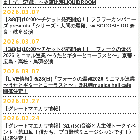
フラワーカンパニーズ presents「DRAGON DELUXE 2026」開催決定！
まして、57歳」〜＠恵比寿LIQUIDROOM
＊ライブハウス会場限定店頭先行：4/4(土) 12:00〜19:00
のみ
チケット料金：前売 ¥4,500(税込/ドリンク代別）
7月8月に開催するフラワーカンパニーズのアコースティック企画「フォ
・石巻 BLUE RESISTANCE店頭
2026.03.07
会場：国営みちのく杜の湖畔公園 北地区 エコキャンプみちのく
一般チケット発売日：4/25(土) 10:00
「DRAGON DELUXE」は、“名古屋のロックシーン活性化”、“
デビューか
ークの爆発2026 〜座って演奏するスタイルです〜」の一般チケット発売
〒986-0824 宮城県石巻市立町１丁目１－２－１
７
HP：
https://arabaki.com/
▼OFFICIAL HP先行
【3/8(日)10:00〜チケット発売開始！】フラワーカンパニー
5月23日(土)、24日(日)＠東京・錦糸公園で行われる「ニクオン2026」に
ら応援してくれている名古屋の皆さんへの恩返し”、“
名古屋への郷土愛”の
が3/28(土)10:00よりスタート！
*注意事項
【受付期間】4/4(土) 10:00 ～ 4/12(日) 23:59
ズ presents『シリーズ・人間の爆発』w/ SCOOBIE DO 奈
フラワーカンパニーズの出演が決定！
3つをテーマに掲げ、2012年より地元・
名古屋で開催しているフラワーカ
また、先日追加発表いたしました「フォークの爆発2026 ミニマル巡業 〜
東北地方在住者のみの先着販売となります
[GTR祭’26 SPECIAL BAND]
【当落・入金期間】4/15(水) 13:00 ～ 4/19(日) 21:00
良・岐阜公演
フラカンの出演はいずれか1日となります。
ンパニーズの主催イベント。
うたとギターとコーラスと〜」6/28(日)＠札幌musica hall cafeのチケット
１人１枚のみ購入可能
＊The Birthday (クハラカズユキ, ヒライハルキ, フジイケンジ)
【受付URL】
https://eplus.jp/g-freakfactory/
2026.03.07
THE BOYS&GIRLS 15th ANNIVERSARY TOUR《GO AHEAD 2026》に
も同じく3/28(土)10:00よりスタート！
住所記載の身分証確認持参の上、
それぞれのライブハウス店頭にて販売
＊ Paledusk
————————————————
フラワーカンパニーズの出演が決定！
◎「ニクオン2026」
【3/8(日)10:00〜チケット発売開始！】「フォークの爆発
15回目となる今年は初のアコースティックセットスタイル”
フォークの爆
します
・Kyeboad：高野勲
○枚数制限：お一人様2枚まで
7月23日(木)＠八王子RIPS にて、15周年お祝いさせていただきます！
日時：2026年5月23日(土)、24日(日) 11:00〜19:00 ※フラワーカンパ
2026 ミニマル巡業 〜うたとギターとコーラスと〜」京都・
発編”で開催！
購入は現金のみとなります
[GUEST GUITAR ＆ VOCALS]
○3歳以上のお客様はチケットが必要。「3歳未満のお子様」は保護者と一
ニーズの出演はいずれか1日
広島・高松・鳥羽公演
ゲストにお招きするのは、YO-KING、そしてヒグチアイ！
◎「フォークの爆発2026 〜座って演奏するスタイルです〜」
転売は固く禁止とさせていただきます
・うつみようこ
緒の場合は保護者1名につき1名まで入場無料。（保護者1名、「3歳未満
◎THE BOYS&GIRLS 15th ANNIVERSARY TOUR《GO AHEAD 2026》
会場：錦糸公園（東京都墨田区錦糸4-15-1）
2026.03.07
素敵な弾き語りをしてくださるお二人と共に、
贅沢な1日をお届けしま
7/4(土)岡山・倉敷新渓園敬倹堂 16:30/17:00 問：キャンディープロモ
公演当日も身分証を確認させて頂きます（U-22割も同様）
・菅原卓郎(9mm Parabellum Bullet)
のお子様」2名の場合は入場不可。）
日時：2026年7月23日(木) OPEN 18:30 / START 19:00
出演：フラワーカンパニーズ、勝手にしやがれ、馬場俊英、
松室政哉、
す。
ーション岡山
当日11:30〜整列開始いたします
【LIVE情報】6/28(日)「フォークの爆発2026 ミニマル巡業
・曽我部恵一
○今回のイベントに関しては、電子チケットまたは紙チケットとさせて頂
会場：八王子RIPS
ジャンクフジヤマ、THESE THREE WORDS、Ally CARAVAN、the
7/5(日)兵庫・神戸クラブ月世界 15:30/16:00 問：清水音泉
〜うたとギターとコーラスと〜」＠札幌musica hall cafe
近隣のご迷惑になるためそれ以前のお並びは禁止とさせていただき
ます
・竹安堅一(フラワーカンパニーズ)
きます。
出演：THE BOYS&GIRLS、フラワーカンパニーズ
Tiger、island etc.、BOΦGY 他
◎フラワーカンパニーズ presents 「DRAGON DELUXE 2026 〜フォーク
開催決定！
7/11(土)岐阜・郡上八幡Club Layla 16:30/17:00 問：クラブレイラ
その他詳細：
https://www.gip-web.co.jp/schedule/detail/8491#13568
・TAKUMA(10-FEET)
————————————————
チケット料金：5,000円/10代割：¥4,000 （税込/ドリンク代別)
入場/観覧：無料/オールスタンディング
の爆発編〜」
7/19(日)東京・有楽町I’M A SHOW 15:15/16:00 問：ネクストロード
問い合わせ：
2026.02.27
G.I.P.
https://www.gip-web.co.jp/t/info
・Duran
問い合わせ：
https://info.diskgarage.com/
その他詳細：
https://www.theboysandgirls.net/goahead26
アクセス：JR総武線「錦糸町駅」北口より徒歩3分、
東京メトロ半蔵門線
日時：2026年8月30日(日) 開場16:30 開演17:00
4/30(木)鈴木圭介57歳の誕生日に恵比寿
LIQUIDROOMNにてワンマンライ
8/1(土)福岡・門司BRICK HALL 16:30/17:00 問：ブリックホール
・TOSHI-LOW (OAU/BRAHMAN/the LOW-ATUS)
【グレートマエカワ情報】
「錦糸町駅」4番出口すぐ
会場：愛知＠名古屋 DIAMOND HALL
ブ、本日より一般チケットの発売がスタート！
8/2(日)福岡・門司BRICK HALL 15:30/16:00 問：ブリックホール
＊宮古公演
&KOHKI(OAU/BRAHMAN)
肉ハジケテ、音シタタル。 フードフェスと音楽フェスのコラボイベント
2026.02.24
出演：フラワーカンパニーズ（*アコースティックSET）、
YO-KING、ヒ
チケット料金：5,500円（税込/整理番号付/ドリンク代別）
日時：2026年7月26日(日) 開場 17:30 / 開演 18:00
・布袋寅泰
「ニクオン2026」
今年も開催！
5/4(月祝)5/5(火祝)＠大阪・泉大津フェニックスで開催される
グチアイ
【グレートマエカワ情報】3/17(火)音楽と人主催トークイベ
※7/4＠倉敷はドリンク代なし、7/19＠東京は全席指定
会場：岩手・カウンターアクション宮古
・ホリエアツシ(ストレイテナー)
墨田区を中心とした人気飲食店約20店舗が自慢の肉料理を披露。
ステー
「OTODAMA’26」にフラワーカンパニーズの出演が決定！
6月20日(土)、21日(日)に渋谷のライブハウスで開催される『YATSUI
チケット料金：前売 ¥5,500（税込/椅子席/整理番号付/ドリンク代別途
ント〈第11回！僕たち、プロ野球ミュージシャンです！〉
◎フラワーカンパニーズ・ワンマンライヴ
※高校生以下は当日¥2,000キャッシュバック（
当日年齢を証明できるも
出演：サンボマスター、フラワーカンパニーズ
・松尾レミ(GLIM SPANKY)
ジでは今年も極上のライブをお届け。
フラワーカンパニーズは5月5日(火祝)、10:00開場後の朝イチ！源泉テン
FESTIVAL! 2025』にフラワーカンパニーズの出演が決定！
出演決定！
要）
〜鈴木圭介誕生日「初めまして、57歳」〜
の（学生証、保険証など）
のご提示が必要となります）