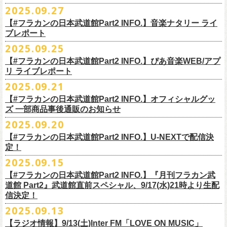
◎ワンマンツアー「フラカンのチョイナチョイナ’25/’26」 ポスター
◎「ゾロ目だョ全員集合!〜フラカン33年、野音99年〜」
2022.9.23 日比
＊＊＊＊＊＊
長州小力
2025.09.27
主催：音楽と人編集部
https://ongakutohito.com/
樋口豊さん59歳の誕生日2日前の開催となる今企画、
会場：新代田LIVE HOUSE FEVER
価格：900円(税込) *送料別
谷野外大音楽堂
まーな
出演は、トークイベントでお馴染みの〈プロ野球大好きミュージシャ
一般チケット発売日：前売 ￥5,500（税込／D代別）※お土産ステッカー
【#フラカンの日本武道館Part2 INFO.】音楽ナタリー ライ
＊サイズ：B2（515mm×728mm）
年末恒例FM802主催のロック大忘年会「FM802 ROCK FESTIVAL RADIO
ン〉たちを中心としたスペシャルバンド（グレートマエカワが参加）、
ブレポート
付き
＊販売期間：2025年10月30日(木)9:00 〜 ※在庫が無くなり次第終了
③12/4(木)配信開始予定
10月25日＠熊本Djangoを皮切りに30箇所31公演を回る全国ワンマンツア
CRAZY 2025」最終日12/29(月)、怒髪天がハウスバンドとなり、一夜限り
2月7日（土）
POLYSICS、そしてフラワーカンパニーズ。
※保護者同伴に限り高校生以下入場可能、当日￥2,
000キャッシュバック
＊2025年11月上旬〜発送予定
2025.09.25
◎ フラワーカンパニーズ「神さまツアー」～年末恒例磔磔2デイズ～ 1
ー「フラカンのチョイナチョイナ’25/’26」の2026年1月〜３月公演分
のスペシャルセッション企画「
FM802＆怒髪天 presents レディクレ歌合
■9月27日(土)公開 音楽ナタリー
◆音楽◆
（当日年齢を証明できるもの（学生証、
保険証等）のご提示が必要）
＊発送方法：宅急便
日目 2023.12.13 京都磔磔
（2/21＠大分公演を除く）
の一般チケットが10月18日(土)より発売スター
【#フラカンの日本武道館Part2 INFO.】ぴあ音楽WEB/アプ
戦」を開催。
＊9/20(土)「フラカンの日本武道館 Part2 〜超・今が旬〜」ライブレポー
矢井田瞳
前売りチケットなど本公演の詳細は、『音楽と人』のWebサイト
チケット発売日：11月15日(土)
リ ライブレポート
◎ フラワーカンパニーズ「神さまツアー」～年末恒例磔磔2デイズ～ 2
ト！
このスペシャルステージに、グレートマエカワがサポートメンバーとし
ト掲載
ホフディランカルテット
（
https://ongakutohito.com/
）にて、10月下旬ごろにお知らせされます。
問い合わせ：LIVE HOUSE FEVER TEL：03-6304-7899
☆ニワトリ堂 ＞
https://flowercompanyzinc.stores.jp/
日目 2023.12.14 京都磔磔
これにて全公演分のチケットが発売となります。
て参加することが決定しました！
2025.09.21
インナージャーニー
http://www.fever-popo.com/
■9月25日(木)公開 ぴあ音楽WEB/アプリ
9/20(土)開催の日本武道館公演を経て、さらに勢いを増してまわるフラカ
｢フラワーカンパニーズ、10年ぶり2度目の日本武道館ワンマンで示した
ポニーテールリボンズ
【#フラカンの日本武道館Part2 INFO.】オフィシャルグッ
どうぞお楽しみに！
＊9/20(土)「フラカンの日本武道館 Part2 〜超・今が旬〜」ライブレポー
■U-NEXT問い合わせ：
https://help.
unext.jp/info-video/detail/
info403b
ンの全国ツアー、
どうぞお楽しみに！
◎「FM802 ROCK FESTIVAL RADIO CRAZY 2025」
転がり続ける“バンドの未来”｣
仮面女子
ズ 一部商品事後通販のお知らせ
＊ファンクラブ優先チケット販売のご案内はファンクラブよりご登録ア
ト掲載
日程：2025年12月29日(月)
https://natalie.mu/music/news/641285
ex.KNU
◎音楽と人＆僕たちプロ野球大好きミュージシャンpresents「神田ナイト
2025.09.20
ドレスにメールでご案内しております
＊大分公演の身、諸事情により10/25(土）からの発売に変更になりました
会場：インテックス大阪
カーニバル」〜樋口豊59th BIRTHDAY LIVE〜
「今のフラカン」の圧倒的な底力 2度目の日本武道館、最高のお祭り騒
【#フラカンの日本武道館Part2 INFO.】U-NEXTで配信決
＊「
FM802＆怒髪天 presents レディクレ歌合戦」
◆お笑いステージ◆
◎「みんなの祭り X’mas SPECIAL」
日時：:2026年1月22日（木）開場/開演: 18:00/19:00（予定）
ぎ【ライブレポート】
定！
◎フラワーカンパニーズ ワンマンツアー「フラカンのチョイナチョイ
[出演]怒髪天 and more!!!!
レイザーラモン
日時：2025年12月23日(火) 開場 17:15 開演 18:00
会場：KANDA SQUARE HALL
https://lp.p.pia.jp/article/news/438272/index.html
2025.09.15
ナ’25/’26」
[Support Member]
ジョイマン
会場：名古屋DIAMOND HALL
出演：樋口豊スペシャルセッション（メンバー：樋口豊、イノウエアツ
2025年
Ba:グレートマエカワ（フラワーカンパニーズ）
【#フラカンの日本武道館Part2 INFO.】『月刊フラカン武
囲碁将棋
出演：
シ、ウエノコウジ、グレートマエカワ、MOBY and more…）
10月25日(土) 熊本Django 16:30/17:00
Key:奥野真哉(ソウル・フラワー・ユニオン)
道館 Part2』武道館直前スペシャル、9/17(水)21時より生配
nobodyKnows＋
フラワーカンパニーズ
10月26日(日) 長崎ホンダ楽器 15:30/16:00
※タイムテーブル、他出演者（ゲストボーカル）など詳細は後日発表と
信決定！
2月8日（日）
中村耕一 (ex. JAYWALK）
POLYSICS
11月3日(月・祝) 渋谷duo MUSIC EXCHANGE 15:15/16:00
なります
2025.09.13
◆音楽◆
OSAKA ROOTS
主催・企画／（株）音楽と人
11月8日(土) 徳島club GRINDHOUSE 16:30/17:00
フラワーカンパニーズ
ET-KING
制作／com agent
【ラジオ情報】9/13(土)Inter FM「LOVE ON MUSIC」
11月9日(日) 米子AZTiC laughs 15:30/16:00