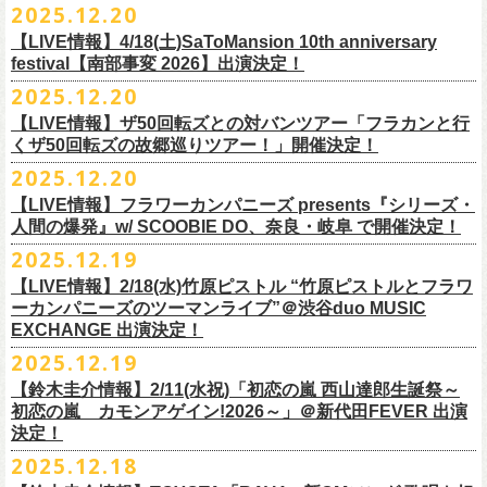
【発売場所】イープラス／Peatix
2025.12.20
(奥野真哉、グレートマエカワ)
ちしております。
5月、東京・荻窪TOP BEAT CLUB、さらに待望の初の大阪・十三GABU
す！〉の開催決定！
【イープラス URL】https://eplus.jp/sf/detail/4461090001-P0030001
今年は、通常のアコースティック・スタイル「〜
座って演奏するスタイ
ゲストDJ:OKA-T／SAKI／HYNG
と、2公演での開催となる。
【LIVE情報】4/18(土)SaToMansion 10th anniversary
【Peatix URL】https://peatix.com/event/4782289
U-NEXTにて独占ライブ配信された9月20日(土)開催の日本武道館公演『フ
ルです〜」でのライヴに加え、
新たな試みとして歌とアコースティック
18:00〜
◎「Mobstyles presents KOKOKARA」
ベストテン世代による、ベストテン世代のための、そしてベストテン世
festival【南部事変 2026】出演決定！
【発売日】1/13 18:00
ラカンの日本武道館 Part2 〜超・今が旬〜』の模様が、12/30(火)正午よ
ギター一本とコーラスと小
物の楽器などで構成するライヴ「ミニマル巡
¥3,000(ドリンク別)
日時：2026年3月20日(金祝) 開場16:00 / 開演 17:00
代じゃなくてもきっと楽しんでいただける、懐かしくも新鮮でとびきり
2025.12.20
【問】TOP BEAT CLUB 03-6913-5433
り再びU-NEXTにてアーカイブ配信スタート！
業 〜うたとギターとコーラスと〜」の２形態で開催いたします。
予約メールアドレス
会場：釜石市民ホール TETTO ホールA（〒026-0024 岩手県釜石市大町
贅沢なステージショウ！
【LIVE情報】ザ50回転ズとの対バンツアー「フラカンと行
okumasa.hrsm@gmail.com
1-1-9）
今年はどんな選曲＆ランキングになるのか！？
くザ50回転ズの故郷巡りツアー！」開催決定！
全国のライブハウスを主戦場とし”メンバーチェンジなし、
活動休止な
初の試み、そして初の会場を多く含む今ツアー、
どうぞお楽しみに！
出演：10-FEET / フラワーカンパニーズ / OA 田原 104 洋/SBE
どうぞお楽しみに！
◎「オクノマサヒコの DJ Dinners2026〜グレッグ・バレンタイン〜」
し”で全国各地でライブ・
ツアーを続けているフラカンが、結成36年
2025.12.20
友部正人さんと今度は九州へ！熊本で２マンライブ開催決定！
チケット料金：前売￥6,600（税込）
【日 程】2026年2月12日(木)
で”超・今が旬”
と自負し10年振りに挑んだ2度目の日本武道館ライブ。
＊オフィシャル先行実施！
＊【ザ・ベストテン】初代司会者、久米宏さんのご逝去の報に接し、心
【LIVE情報】フラワーカンパニーズ presents『シリーズ・
【時 間】OPEN 18:00 CLOSE 23:00 (L/O 22:00)
映像監督・番場秀一氏が当日の模様と前後に行ったインタビューを交
◎フラワーカンパニーズ presents 「シリーズ・人間の爆発 〜
友部
さん
と
◎「フォークの爆発2026 ミニマル巡業 〜うたとギターとコーラスと〜」
受付期間：1/24(土) 18:00〜2/1(日) 23:59
人間の爆発』w/ SCOOBIE DO、奈良・岐阜 で開催決定！
から哀悼の意を捧げます
※お店のキャパシティに限りがあるため、混雑状況によっては時間制の
え、今のフラカンをリアルに映し出した148分。
鹿児島ー熊本のハイエース旅〜」
＊ミニマル巡業とは『
新たな試みとして歌とアコースティックギター一
https://l-tike.com/kokokara/
昨年9月20日(土)に開催されたフラワーカンパニーズ 日本武道館公演『フ
2025.12.19
入れ替えとさせていただきます。
日時：2026年4月5日(日) 開場14:30 開演15:00
本とコーラスと小
物の楽器などで構成するライヴ』です
問い合わせ：G/i/P 問い合わせフォーム
http://www.gip-web.co.jp/t/info
◎フラカン＆ヨコロコ合同企画「俺たちのザ・ベストテン2026」大阪編
ラカンの日本武道館 Part2 〜超・今が旬〜』の模様を収録したLIVE Blu-
【LIVE情報】2/18(水)竹原ピストル “竹原ピストルとフラワ
何卒、ご了承ください。
この配信を記念し公開されている、2020年開催の横浜アリーナでの無観
会場：熊本Django
6/8(月)京都・紫明会館 18:30/19:00 問：SOLE CAFE
イベントオフィシャルサイト：
【昭和の歌番組を代表する『ザ・ベストテン』のトリビュートLIVE。
ray+CDの発売が決定！
ーカンパニーズのツーマンライブ”＠渋谷duo MUSIC
【会 場】押競満寿 〒151-0062 東京都渋谷区元代々木町25-5 1F
客配信ライブ、
2022年開催の日比谷野音ライブ、
そして年末恒例となっ
出演：フラワーカンパニーズ、
友部
正人
6/10(水)広島・東広島 西条公会堂 18:30/19:00 問：キャンディープロモ
https://www.mobstyles.tokyo/view/page/mob25th
数々の昭和歌謡のカヴァーだけの一夜】
EXCHANGE 出演決定！
【料金】2000円（1ドリンク付き）
ている京都のライブハウス磔磔でのセットリ
ストほぼ被りなし2DAYSの
チケット料金：5200円（税込/ドリンク代別/整理番号付）
ーション広島
日時：5/14(木) 開場18:30／開演19:00
全国のライブハウスを主戦場とし”メンバーチェンジなし、活動休止な
2025.12.19
2023年の映像と合わせて、どうぞお楽しみください。
一般チケット発売日：2026年2月11日(水祝)10:00
6/11(木)香川・高松燦庫(sanko) 18:30/19:00 問：燦庫-
会場：大阪・十三GABU
し”で全国各地でライブ・ツアーを続けているフラカンが、結成36年
プレイガイド：イープラス
【鈴木圭介情報】2/11(水祝)「初恋の嵐 西山達郎生誕祭～
SANKO-/TOONICE
出演：
で”超・今が旬”と自負し10年振りに挑んだ2度目の日本武道館ライブ。
初恋の嵐 カモンアゲイン!2026～」＠新代田FEVER 出演
問い合わせ：熊本Django
6/13(土)三重・鳥羽水族館 18:15/18:45 問：ネクストロード
真城めぐみ(Vo)
映像監督・番場秀一氏が当日の模様と前後に行ったインタビューを交
決定！
＊U-NEXT独占ライブ配信詳細
チケット料金：4,800円（税込/整理番号付/ドリンク代別）
うつみようこ(Vo)
え、今のフラカンをリアルに映し出した148分の映像、またライブ音源と
◎フラワーカンパニーズ「フラカンの日本武道館 Part2 〜超・今が
＊一般チケット発売日が当初のご案内より変更となりました
2025.12.18
※6/13＠鳥羽はドリンク代なし
鈴木圭介(Vo)
しても楽しめるのに加え、新保勇樹、CHIYORI、2人の気鋭カメラマンが
旬〜」