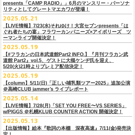
ネクストロード 03-5114-7444 (平日14～18時)
ム未収録集〜』を7月9日にリリースすることが決定！
https://www.youtube.com/watch?
v=kTtAgK2Iq4A&t=2345s
presents「CAMP RADIO」」6月のマンスリー・パーソナ
ての⼤切な曲がたくさんあると思います。
※宛名入れはひらがなのみとなります。（日付やメッセージ、イラスト
こちらの商品は受注生産販売となります（公演当日の販売は未定）。
合わせてお見逃しなく！
チケット料金：¥5,200(税込/整理番号付/
ドリンク代別途要)
全19曲75分、フルに収録された、これぞ真のとっておきの企画盤です。
リティとしてグレートマエカワが登場！
何より、メンバーにとっては全ての曲が⼤切な曲で、⼀年中⾏なってい
等は不可）
※全公演、高校生以下は当日¥2,000 キャッシュバック(当日年齢を証明で
どうぞお楽しみに！
■vol.2
るライブでは新旧問わず並列でセットリストに組み込まれ、今も⽣き続
※イベントの撮影・録音・録画（ライブ機能や画面録画含む）は一切禁
2025.05.21
今回3サイズをご用意（※写真 :鈴木圭介、グレートマエカワ S着用/ 竹安
＜番組情報＞
9月28日(日)岩手県盛岡市盛岡城跡公園を中心に開催される「いしがき
ラジオNikkei第１にて毎週木曜日21:30～22:10放
送「LOGOS
きるもの(学生証、
保険証など)のご提示が必要となります)
ゲスト：Hump Back
けています。
止とさせていただきます。
堅一 M着用/ミスター小西 L着用）、
『月刊フラカン武道館 Part2』
9月11日(木)、12日(金)＠仙台GIGSで開催されるスピッツ主催「ロックの
【LIVE情報】7/23(水)それゆけ！大宮セブンpresents「は
MUSIC FESTIVAL2025」にフラワーカンパニーズの出演が決定！
presents「CAMP RADIO」、
一般チケット発売日：
◎商品詳細
https://www.youtube.com/watch?
v=6XTayyWwFP0&t=6s
この全ての曲たちを改めてたくさんの⼈に知ってほしい、そんな気持ち
※整理番号での入場を予定しております。変更になる場合も御座います
前ポケット/背中部分にフラカンの日本武道館仕様のオリジナルタグ付
◾️vol.6
ほそ道2025」にフラワーカンパニーズの出演が決定！
ぐれ者たちの宴」フラワーカンパニーズ×アイボリーズ ツ
6月のマンスリー・パーソナリティをグレートマエカワが務めます ！
10/25〜12/22公演＞8月30日(土)
タイトル：HESOKURI ～オリジナルアルバム未収録集～
も込めて、
ので、予めご了承ください。
き、
ゲスト：TOSHI-LOW（BRAHMAN）
ーマンライブ開催決定！
フラワーカンパニーズの出演日は9月12日(金)になります。
チケットオフィシャル１次先行も本日よりSTART！
5月5 週目SPと6 月1週目、2週目の3本で豪華ゲストをお招きしお届けい
1/17〜3/14公演＞10月18日(土)
発売日：2025年7月9日
■vol.3
今回5名のライターさんと、四星球・北島康雄さんにご協⼒いただき、全
さらに、別途フラカンオリジナルデザインの布パッチをお付けします。
6月18日(水)21:00〜プレミア配信
2025.05.19
詳細は下記をチェック！
今年もやります！怒髪天との恒例”ジャンピング乾杯TOUR”！
たします。
品番：DQCL-3946
ゲスト：根本要（スターダスト☆レビュー）
曲レビュー企画を⾏うことになりました。
【対象商品】
（布パッチのデザインは後日！お楽しみに）。
本番URL：
https://youtu.be/Z9wrtIqELqE
5月31日(土)正午より、チケット先行受付もスタート！（〜6月10日
https://eplus.jp/ishigaki-fes/
今年は趣向を変えて、アコースティック＆トークコンサートで京都、甲
【#フラカンの日本武道館Part2 INFO.】『月刊フラカン武
価格：￥3,300(税込)
https://www.youtube.com/watch?
v=OMoBtAjSn-w
発売日：2025年7月11日(金)
(火)23:59まで）
府、松本にて開催決定！
道館 Part2』vol.5、ゲストに大槻ケンヂ氏を迎え、
収録楽曲：
「フラカンの音楽目録」reviewer
タイトル：歌詞（うた）の本棚 『深夜高速』
＊＊＊＊＊＊＊＊＊＊＊＊＊＊＊
＊アーカイブ配信中！
どうぞ、お見逃しなく！
◎「いしがきMUSIC FESTIVAL2025」
5/20(火)21時よりプレミア配信決定！
◎ラジオNikkei第１毎木21:30～22:10放
送
01. プライマル。
■vol.4：山里亮太（南海キャンディーズ）
天野史彬（ライター）
鈴木 圭介(著)/丹下 京子(絵)
事前販売受注期間：2025年6月28日(土)12:00〜7月20日(日)23:59まで
◾️vol.0 番組スタート直前スペシャル
日時：2025年9月28日(日)
本日よりHP先行も受付スタート！ぜひお早めに〜
「LOGOS presents「CAMP RADIO」」
2025.05.19
02. ハートのレース
https://youtube.com/live/_ipE-
Na37yY
大西健斗（ライター/SPICE編集部）
価格：￥2,200（税込）
受注受付url：web shop「ニワトリ堂」
ゲスト：スキマスイッチ
☆オフィシャル先行：5月31日（土）正午12:00〜6月10日（火）23:59
場所：岩手県盛岡市盛岡城跡公園を中心に開催
https://campradio.jp/
03．友達100万人
川上きくえ（ライター）
【column】5/11(日)「正しい哺乳類ツアー2025」追加公演
ISBN：9784845643035
https://flowercompanyzinc.stores.jp/
https://www.youtube.com/watch?v=BR4CmNuGCLg&t=28s
https://w.pia.jp/s/hosomichiofrock25of/
OFFICIAL SITE：
https://www.ishigaki-fes.jp/
☆HP先行
]10月19日（日）大阪城音楽堂にて開催される「OYZ NO YAON」＃007
5/29（木） 21:30～22:10；ゲスト・木村“Q太郎”至さん（ローディー）
04．そら（この空はあの空につながっている）
■vol.5
＠高崎CLUB jammer’s ライブレポート
北島康雄（四星球）
※対象商品は当日会場にてスタッフからお渡し致します。
お届け予定：9月10日(水)前後を予定
#いしがき2025
受付URL：
https://eplus.jp/jktour2
025-hp/
〜オヤジを愛したスパイ〜
6/ 5（木） 21:30～22:10；ゲスト・桜井秀俊さん（真心ブラザーズ
）
05. 青い吐息のように
ゲスト：大槻ケンヂ（筋肉少女帯/特撮/オケミス）
鈴木淳史（ライター）
2025.05.14
※こちら受注生産の商品となり、公演当日の販売は現状未定となってお
◾️vol.1
◎「ロックのほそ道2025」
#いしがきミュージックフェスティバル
受付期間：2025/5/30（金）21:00〜6/8（日）2
3:59
にフラワーカンパニーズの出演が決定！
※リピート放送：19日（木）21:30～22:10
06．セミ・ロング
https://www.youtube.com/watch?
v=1EMet2dx9d4
兵庫慎司（ライター）
【ローソンチケット】
ります。
ゲスト：加藤ひさし、古市コータロー（THE COLLECTORS）
日時：2025年9月12日(金) 17：15／18：00
【LIVE情報】7/28(月)「SET YOU FREE〜VS SERIES」
購入枚数制限：お1人様1公演につき4枚まで
6/12（木） 21:30～22:10；ゲスト・フミさん（POLYSICS） ※リピー
07. 天の神さまの言うとおり
ご購入はコチラから＞＞
購入を希望される方は事前販売受注期間内にてご注文ください。
https://www.youtube.com/watch?v=kTtAgK2Iq4A&t=2345s
会場：仙台GIGS
w/PIGGS ＠札幌KLUB COUNTER ACTION 開催決定！
只今から先行受付も開始！お申し込みはコチラ〜
ト：26日（木）21:30～22:10
08. スターな男
■vol.6
本日6/20(金)より「
フラカンの音楽目録」
と付したInstagramのオリジナ
※受付開始までにURL表示致します※
＊＊＊＊＊＊＊＊＊＊＊＊＊＊＊
出演：キタニタツヤ/SPITZ/フラワーカンパニーズ/Laura day
2025.05.13
◎「ジャンピング乾杯TOUR 2025 “山あり谷あり歌声一座のアコースティ
https://eplus.jp/ynks/
09．アンテな
ゲスト：TOSHI-LOW（BRAHMAN）
ルアカウントにて随時公開していきます！
喜多方、東京、松阪、福山の４箇所を回る、
フラワーカンパニーズの恒
■vol.2
romance（五十音順）
ック＆トークコンサート”」
＊発券手数料がお得
＊Radikoの「RN」にて全国でお聴きいただけます。
10. ザッツオーライ
【出版情報】絵本『歌詞の本棚 深夜高速』7/11(金)発売決
https://youtu.be/Z9wrtIqELqE
例アコースティック企画「
フォーク
の
爆発
2025 ～座って演奏するスタイ
※イベントチケットは、電子チケットでのお引き取りとなります。
テレビ埼玉の人気番組「それゆけ！大宮セブン」から誕生した芸人バン
◎「フラカンのオーバーオール」*オリジナル布パッチ付き
ゲスト：Hump Back
料金：1Fスタンディング／2F指定席/2F後方スタンディング ￥7,500-
10/17(金)名古屋DIAMOND HALLにて、フラワーカンパニーズ
9月4日(木)京都・磔磔 18:30/19:00 （問）清水音泉 06-6357-3666 (平日
＊全国LOGOSショップ店内でも放送されます。
11. 夜汽車のブルース
定！