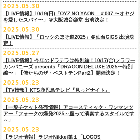
公演を直前に控えた9月3日(水)、
トークイベントを開催！
12月14日(日) 弘前KEEP THE BEAT 15:30/16:00
2025.05.30
7月21日(月祝)21:00より配信されます。
■内容：サイン会＋トークショー
泉 info@shimizuonsen.com
12月21日(日) 京都磔磔 15:30/16:00
8/24(日)F.A.D YOKOHAMAにて開催する「横浜ストーリー 〜武道館前の
【LIVE情報】10/19(日)「OYZ NO YAON ＃007 〜オヤジ
会場は登録有形文化財に指定されている京都・
紫
明
会館
にて、
2024年4月
12月22日(月) 京都磔磔 18:30/19:00
一撃〜」の一般チケットが本日6/29(日)10:00より発売開始！
フラカンの日本武道館公演のチケットは絶賛発売中。
を愛したスパイ〜」＠大阪城音楽堂 出演決定！
<イベント参加方法>
出演：子供バンド、怒髪天、フラワーカンパニーズ
よりスタートし今年2年目に突入した京都・α-
STATIONのフラワーカンパ
2026年
合わせてお見逃しなく！
電子チケットで対象商品をご予約ご購入いただいたお客様は先着にてイ
チケット料金：前売り オールスタンディング ￥6,900-（整理番号付/別途
10年ぶり2回目となる日本武道館公演『フラカンの日本武道館 Part2 〜
2025.05.30
ニーズのレギュラー番組「
CHARMING BONGO」の公開収録を兼ねて行
1月17日(土) 長野CLUB JUNK BOX 16:30/17:00
9/20(土)「フラカンの日本武道館 Part2 〜超・今が旬〜」まで１ヶ月を切
ベントにご参加いただけます。
ドリンク代）
超・今が旬〜』を開催するフラワーカンパニーズが、今年1月より月１配
われます。
【LIVE情報】「ロックのほそ道2025」＠仙台GIGS 出演決
1月18日(日) 千葉LOOK 15:30/16:00
ったタイミングでのワンマンライブ！
＜番組情報＞
※入場は整理番号順でのご入場となります
信のYouTube番組『月刊フラカン武道館 Part2』をスタート、6回目のゲ
定！
1月24日(土) 高知X-pt. 16:30/17:00
武道館とともに、お待ちしております
『月刊フラカン武道館 Part2』
※規定枚数に達し次第受付は終了させていただきますので予めご了承く
ストとして、TOSHI-LOW（BRAHMAN）の出演が決定！
◎『フラカンのチャーミングなトークライヴ in 京都 – public recording
2025.05.27
1月25日(日) 広島SECOND CRUTCH 15:30/16:00
■vol.7
ださい。
7/20(日)大阪公演追加チケット▼先着受付[e+]
on a radio program「CHARMING BONGO」-』
1月27日(火) 四日市CLUB CHAOS 18:30/19:00
◎「横浜ストーリー 〜武道館前の一撃〜」
ゲスト：Novel Core
【LIVE情報】今年のドラデラは特別編！10/17(金)フラワー
※ご購入されたご本人様のみご参加可能になります。分配や譲渡はでき
販売期間：7/1(⽕) 19:00 〜 7/19(⼟) 23:59
番組スタート直前スペシャルのvol.0としてスキマスイッチ、第１回目の
日時：2025年9月3日(水) OPEN 18:30 / START 19:00
1月31日(土) 札幌近松 16:30/17:00
日時：8月24日(日)Open 15:30 / Start 16:00
カンパニーズ presents「DRAGON DELUXE 2025〜特別
7月21日(月祝)21:00〜配信
ませんので、予めご了承ください。
https://eplus.jp/kodomoband/
ゲストとしてTHE COLLECTORSの加藤ひさし(vo)と古市コータロー(g)、
会場：京都・
紫
明
会館
2月4日(水) 下北沢シェルター 18:30/19:00
会場：神奈川・F.A.D YOKOHAMA
編〜」【俺たちのザ・ベストテンPart2】開催決定！
本番URL：
https://www.youtube.com/
watch?v=I8Zw-h9Anxg
フラワーカンパニーズが、
結成以来発表してきた楽曲を6人のreviewerた
※未就学児のお子様のご同伴をご希望の場合は、1名のみ同伴可能です。
第２回目にHump Back、第３回目はスターダスト☆レビューの根本要、
出演：フラワーカンパニーズ
2月14日(土) 大阪バナナホール 16:30/17:00
チケット料金：前売 ¥5,200(税込/整理番号付/ドリンク代別途要)
2025.05.23
ちによるレ
ビューとともに紹介する企画「フラカンの音楽目録」がスタ
ただし、座席のご用意はできませんので、同伴される方のお膝の上にお
第４回目は南海キャンディーズの山里亮太、そして第５回目は大槻ケン
入場料：1500円(税込/整理番号付自由席/
ドリンク代別途要)
2月15日(日) 岡山ペパーランド 15:30/16:00
前売￥5,200（税込、ドリンク代別、オールスタンディング）
ート！
座りいただきます。予めご了承ください。
ヂを招きお届けしてきた今番組（全回アーカイブ配信中）、第６回目と
【TV情報】KTS鹿児島テレビ『見っどナイト』
チケット発売日：6月29日(日)17:00〜
2月21日(土) 別府Copper Raven 16:30/17:00
※高校生以下は当日￥2,000キャッシュバック （当日年齢を証明できるも
＊アーカイブ配信中！
自他共に認めるライブマスターとして一年中ライブで全国を回りな
が
お席が必要な場合は、イベント参加券が必要です。
なる今回のゲストは、BRAHMANのボーカル・TOSHI-LOWを招聘。
プレイガイド：Live Pocket
https://t.livepocket.jp/e/flowercompanyz
2025.05.23
2月22日(日) 福岡CB 15:30/16:00
の(学生証、保険証など)のご提示が必要となります）
■vol.0 番組スタート直前スペシャル
■5月24日(土)25:15〜 25:45 KTS鹿児島テレビ『見っどナイト』
ら、コンスタントに楽曲を製作、新作を発表し、
今年1月には20枚目とな
▼詳細は下記ローソンチケットサイトをご確認ください。
9/20(土)開催「フラカンの日本武道館Part2 〜超・今が旬〜」グッズにつ
2月24日(火) 豊橋Club KNOT 18:30/19:00
一般発売日:6月29日(日)
【一般チケット発売情報】アコースティック・ワンマンツ
ゲスト：スキマスイッチ
https://www.kts-tv.co.jp/program/midnight/
るオリジナルアルバム『正しい哺乳類』
をリリース、これまで発表して
きまして、今回9/20までにお届け予定で、通販での事前販売受付（7月中
フラカン2度目の武道館開催を反対だと言い放つTOSHI-LOW、フラカン
アー「フォークの爆発2025～座って演奏するスタイルです
2月28日(土) 新潟GOLDEN PIGGS BLACK 16:30/17:00
プレイガイド：
フラワーカンパニーズがこれまでに発表した配信限定楽曲、数々のアー
https://www.youtube.com/watch?
v=BR4CmNuGCLg&t=28s
＊3/15(土)正しい哺乳類ツアー2025」＠鹿児島 SR HALL公演の模様が２
きた曲は300曲以上になります。
【特典会内容】
旬頃〜開始予定）を準備しております。
メンバーは番組終了までにTOSHI-LOWを納得させられるか?!
～」
3月1日(日) 金沢AZ 15:30/16:00
チケットぴあ
ティストトリビュート盤に参加した楽曲、シングル・カップリングに収
週にわたってオンエア！
その代表として 2004 年に誕⽣した「深夜⾼速」は、本当にたくさんの⽅
■トーク＆サイン参加券（1冊券）：トークショー＋サイン会
6月18日(水)21:00よりプレミア公開される。
3月7日(土) HEAVEN’S ROCKさいたま新都心 16:30/17:00
イープラス
録された楽曲など、現在入手困難となっているオリジナルアルバム未収
2025.05.23
■vol.1
にカバーしていただき、近年では CM にも起⽤されるなど、頼もしいフ
それに先がけた超先行販売として、フラカンのオリジナル・オーバーオ
3月14日(土) 仙台darwin 16:30/17:00
ローチケ
録楽曲をコンパイルした企画アルバム『HESOKURI ～オリジナルアルバ
ゲスト：加藤ひさし、古市コータロー(THE COLLECTORS)
ラカンの顔になってくれていますが、その他にも聴く⼈それぞれにとっ
※出演者との握手や接触はNGとさせて頂きます。
【ラジオ情報】ラジオNikkei第１「LOGOS
ールの販売が決定！
フラカンの日本武道館公演のチケットは絶賛発売中。