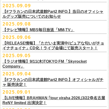
DJやついいちろう
Secret Artist：*後日発表
問い合わせ／SOGO TOKYO 03-3405-9999
2025.09.09
11月15日(土) 福井CHOP 16:30/17:00
■9月13日(土)19:00〜20:00 Inter FM「LOVE ON MUSIC」
Name the Night
Guest Artist : 鈴木圭介 (フラワーカンパニーズ)
11月16日(日) 神戸VARIT. 15:30/16:00
【#フラカンの日本武道館Part2 INFO.】当日のオフィシャ
＊鈴木圭介、グレートマエカワ生出演
ハモニカクリームズ
MC ：矢野きよ実
11月29日(土) 名古屋E.L.L 16:30/17:00
ルグッズ販売についてのお知らせ
https://www.interfm.co.jp/loveonmusic/
雅轟太鼓
料金：全席指定 ／ 前売 ￥6,500‐ 当日 ￥7,000‐ 入場時ドリンク代￥600-
11月30日(日) 静岡サナッシュ 15:30/16:00
2025.09.08
別途必要
9月20日(土)フラカンの日本武道館公演当日のグッズ販売ついてのお知ら
12月6日(土) 宇都宮HEAVEN’S ROCK VJ-2 16:30/17:00
◆お笑いステージ◆
チケット発売：2025年10月15日(水) 正午～
【テレビ情報】MBS毎日放送「MM-TV」
せです。
12月7日(日) 水戸LIGHT HOUSE 15:30/16:00
ですよ。
チケット受付：チケットぴあ Ｐコード 311-504
2025.09.06
12月13日(土) 盛岡CLUB CHANGE WAVE 16:30/17:00
■
9月8
日(月)27:20〜
MBS毎日放送「MM-TV」
ヨネダ2000
イープラス
https://eplus.jp/minnano-xmas/
☆グッズ販売：12:00〜予定（準備状況により、
少々お待ちいただく場合
本日開催された「フラカンの日本武道館 Part2 〜超・今が旬〜」こちら
12月14日(日) 弘前KEEP THE BEAT 15:30/16:00
【RELEASE情報】「ただいま実演中/ピュアな匂いがチョ
＊グレートマエカワ インタビューOA
================================================
お問合せ：並矢株式会社 052-683-5885 （平日10時から17時）
がございます）
のライブの模様がU-NEXTにて独占ライブ配信されることが決定！
イナチョイナ」CD化！ライブ会場にて販売スタート！
12月21日(日) 京都磔磔 15:30/16:00
◎「ドラデラ2025 爽やかアクキー」
※
リピート放送；
9/11(木)、9/12(金)、9/14(日)
☆ご購入商品を入れる袋のご用意はございませんので、
みなさまの方で
詳細は後日発表致します。
12月22日(月) 京都磔磔 18:30/19:00
2025.09.05
価格：800円(税込)
https://www.mbs.jp/mmtv/
文・天野史彬 写真：新保勇樹
ご準備をお願い致します
昨日開催しました「フラカンの日本武道館 Part2 〜超・今が旬〜」にて
2026年
サイズ：85 × 40ｍｍ
#MMTV_mbs
【ラジオ情報】9/11(木)TOKYO FM「Skyrocket
どうぞお楽しみに！
オフィシャルグッズを購入いただきありがとうございました。
1月17日(土) 長野CLUB JUNK BOX 16:30/17:00
Company」
▼
＊「フラカンの日本武道館 Part2 オフィシャルグッズ」につきまして
一部の商品を事後通販させていただくことが決定しました。
1月18日(日) 千葉LOOK 15:30/16:00
ーーーーーーーーーーーーーー
2025年９月20日、フラワーカンパニーズが10年ぶりとなる日本武道館ワ
2025.09.04
現金に加え、各種キャッシュレス決済もご利用いただけます。
対応ブ
1月24日(土) 高知X-pt. 16:30/17:00
■9月11日(木)17:00〜20:00 TOKYO FM「Skyrocket Company」
ンマン公演「フラカンの日本武道館Part2 〜超・今が旬〜」を開催した。
ランドは下記画像をご確認ください
商品を買い逃した方、追加で買いたいなという方、ぜひご利用くださ
【#フラカンの日本武道館Part2 INFO.】オフィシャルガチ
1月25日(日) 広島SECOND CRUTCH 15:30/16:00
＊鈴木圭介、グレートマエカワ 生出演
☆フラワーカンパニーズ presents 「DRAGON DELUXE 2025〜特別
熟練の凄みと、消えることのないみずみずしさを兼ね備えた演奏。派手
ャ 販売決定！
い。
1月27日(火) 四日市CLUB CHAOS 18:30/19:00
https://www.tfm.co.jp/sky/
編〜」【俺たちのザ・ベストテンPart2】
になり過ぎず、かと言ってストイックにもなり過ぎず。躍動するバンド
◎「チョイナチョイナTシャツ」
2025.09.01
1月31日(土) 札幌近松 16:30/17:00
日時：10月17日(金) Open 18:15 / Start 19:00
と楽曲の世界観を彩り、会場を鮮やかに彩った演出。ダブルアンコール
2025年9月20日(土)開催、フラワーカンパニーズ日本武道館ワンマンライ
価格：￥3,500（税込）
【 受付URL 】
2月4日(水) 下北沢シェルター 18:30/19:00
会場：名古屋DIAMOND HALL
【LIVE情報】BRAHMAN ｢tour viraha 2026｣3/22＠名古屋
までの全26曲、この10年間でリリースされてきた楽曲を中心としたリア
ブ「フラカンの日本武道館 Part2 〜超・今が旬〜」公演当日のオフィシ
ボディカラー：バニラ, グレイッシュパープル
https://capitalradioone.jp/
SHOP/387158/list.html
2月14日(土) 大阪バナナホール 16:30/17:00
ReNY limited 出演決定！
出演：
ルタイム感のあるセットリスト。すべてが「完璧だ！」と感嘆してしま
ャルグッズエリアにオフィシャルガチャが登場！
素材 ： 綿100％
2月15日(日) 岡山ペパーランド 15:30/16:00
フラワーカンパニーズ