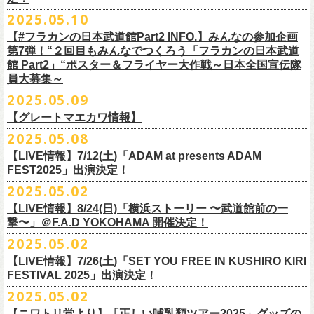
インスタグラムアカウント：
ルです〜」の一般チケットが今週末より発売開始！
※本受付は、スマートフォンからのみお申し込みいただけます。
ド・アイボリーズとフラワーカンパニーズとの異色対バンが決定！
■価格：20,000円(税込) ※送料別（一律：1100円）
https://www.youtube.com/watch?v=6XTayyWwFP0&t=6s
（tax in/1F・2Fスタンディングは整理番号付/ドリンク代別）
presents「DRAGON DELUXE 2025」の開催が決定！
12:00〜17:00)/info@shimizuonsen.com
◎「OYZ NO YAON ＃007 〜オヤジを愛したスパイ〜」
12. スタンドアローン
2025.05.10
◎「フラカンの音楽目録」
7/5(土)喜多方、7/6(日)東京、8/3(日)福山公演は5/25(日)10:00より発売、
フィーチャーフォン、BlackBerry、WindowsPhone、タブレット端末
アイボリーズはマヂカルラブリー・村上（ギター）、囲碁将棋・根建太
■仕様
お問い合わせ：ノースロードミュージック TEL 022-256-1000（営業時
9月6日(土)山梨・甲府桜座 16:30/17:00 （問）FOB新潟 025-229-5000
日時：2025年10月19日(日) 15:30開場∕16:00開演
13. 飛び跳ねマーチ
https://www.instagram.com/
flowercompanyz_mokuroku
7/31(木)松阪公演のみ、諸事情により5/26(月)10:00からの発売に変更とな
（iPad、Android）からのお申し込みはできません。
一（ベース）、GAG・SJ（キーボード）、すゑひろがりず・南條庄助
生地：デニム
■vol.3
間 平日11:00〜16:00）
「DRAGON DELUXE」は、“名古屋のロックシーン活性化”、“
デビューか
【#フラカンの日本武道館Part2 INFO.】みんなの参加企画
http://fobkikaku.co.jp
会場：大阪城音楽堂
14. 40
ります。
※ご利用には、ローソンWEB会員(無料)への登録が必要になります。
（ドラム）、そしてジェラードン・アタック西本（ボーカル）の5人で
厚さ：11オンス
ゲスト：根本要（スターダスト☆レビュー）
第7弾！“２回目もみんなでつくろう「フラカンの日本武道
HP：
https://www.north-road.co.jp/detail/detail.php?eid=87091
ら応援してくれている名古屋の皆さんへの恩返し”、“
名古屋への郷土愛”の
9月7日(日)長野・松本上土劇場 16:00/16:30 （問）FOB新潟 025-229-
出演：スターダスト☆レビュー / 怒髪天 / フラワーカンパニーズ / 笑い飯
15．気持ちいい顔でお願いします
館 Part2」“ポスター＆フライヤー大作戦～日本全国宣伝隊
2023年6月に結成。
■サイズ（cm）
https://www.youtube.com/watch?v=OMoBtAjSn-w
公式X：
https://x.com/hosomichiofrock
3つをテーマに掲げ、2012年より地元・
名古屋で開催しているフラワーカ
5000
http://fobkikaku.co.jp
チケット料金：
16．すべての若さなき野郎ども
員大募集～
エレキセットとは一味違ったフラカンのアコースティックライブ、どう
<受付期間>
番組の中でアイボリーズのオリジナル曲として、アタック西本が書いた
ウエスト/ヒップ/ワタリ/裾幅/股下
ンパニーズの主催イベント。
出演：怒髪天、フラワーカンパニーズ
【指定席】前売料⾦(税込)：
¥7200
17．ディスイズナゴヤ
ぞお楽しみに！
2025年7月2日(水)18:00 ～ 2025年7月6日（日）22:00 (入金終了23:00)ま
歌詞にフラカンメンバーが作曲、アレンジを担当したことがきっかけ
S ＞ 100 / 111 / 37 / 26 / 68
■vol.4：山里亮太（南海キャンディーズ）
2025.05.09
チケット料金：全自由 前売￥6,900-（ドリンク代別）＊未就学児童入場
【芝⽣⾃由席】前売料⾦(税込)：
¥6900
今年2025年9月20日(土)開催「フラカンの日本武道館 Part2 〜超・今が
18．失格（2013 Mix ver.)
で
で、今回の対バンが実現しました！
M ＞ 105 / 116 / 38 / 26.5 / 70
https://youtube.com/live/_ipE-Na37yY
14回目となる今年はいつもと趣向を変え、9/20(土)開催「
フラカンの日本
【グレートマエカワ情報】
不可(小学生以上のご入場される方全てにチケット必要)
問い合わせ：清⽔⾳泉 06-6357-3666 (平⽇12:00〜17:00) /
旬〜」、今回も日本全国各地からたくさんの方に集まっていただけるよ
19．どっち坊主大会
◎フラワーカンパニーズ アコースティック・ワンマンツアー
※上記受付期間内でも、規定枚数に達し次第、受付は終了させていただ
L ＞ 110 / 121 / 39 / 27 / 72
武道館Part2 〜超・今が旬〜」
のアフターパーティー的イベントとして親
一般チケット発売日：7月19日(土)
info@shimizuonsen.com
うに！全国より”フラカンの日本武道館 日本全国宣伝隊員“を大募集致しま
2025.05.08
「
フォーク
の
爆発
2025～座って演奏するスタイルです～」
きます。
一般チケットは6/8(日)より発売開始！
※商品の特性上、サイズ表記から1～2cm程度の誤差が生じる場合がござ
◾️vol.5
◎押競満寿「オクノマサヒコのDJ Dinners〜2025、初夏〜」
しい仲間たちをゲストに
迎えての特別編を企画。
す！
※こちらの商品は、Sony Music Shop、ライブ会場での販売となります
【LIVE情報】7/12(土)「ADAM at presents ADAM
完売必至の初ツーマン、どうぞお楽しみに！
います。
ゲスト：大槻ケンヂ（筋肉少女帯/特撮/オケミス）
5/20(火) OPEN 18:00 CLOSE 23:00 (L/O 22:30)
昨年9月に荻窪TOP BEAT CLUBで行われ好評を博した、フラカン＆ヨコ
☆Sony Music Shop
FEST2025」出演決定！
・7月5日(土)
■予約有効期間
※写真参照 :鈴木圭介、グレートマエカワ S着用/ 竹安堅一 M着用/ミスタ
https://www.youtube.com/watch?v=1EMet2dx9d4
【DJ】奥野真哉、グレートマエカワ
ロコ合同企画「
俺たちのザ・ベストテン〜グレートマエカワ AGE55 前夜
10年前に続き、今回も宣伝隊員のお仕事としてお願いしたいのは学校や
https://www.sonymusicshop.jp/m/item/itemShw.php?
会場：福島・喜多方 大和川酒造北方風土館
予約日含めず１日間
2025.05.02
◎それゆけ！大宮セブンpresents「はぐれ者たちの宴」フラワーカンパニ
ー小西 L着用
※お店のキャパシティに限りがあるため、混雑状況によっては時間制の
祭〜」の第2弾、1978年〜
1989年まで放送されていた伝説の歌番組【ザ・
お店、そのほか人目につく場所への[ポスター貼り]と[フライヤー置き]の
site=S&ima=2253&utm_source=upcocoming&utm_medium=owned&utm_
時間：Open 15:30 / Start 16:00
※2025年7月6日(日)注文分に限り、2025年7月6日(日) 23:00入金締め切
ーズ×アイボリーズ ツーマンライブ
入れ替えとさせていただきます。何卒、ご了承ください。
ベストテン】
のトリビュートライヴとして、
全曲当時のヒット曲でのカ
【LIVE情報】8/24(日)「横浜ストーリー 〜武道館前の一
ポスター＆フライヤー大作戦！
campaign=DQCL000003946&cd=DQCL000003946&srsltid=AfmBOopGUP
◎「チキパン(CHICKEN PUNKS)ジャージ」
チケット料金：前売 ¥5,500（税込／全自由・整理番号付／ドリンク代別
りとなります。
日時：2025年7月23日(水) 開場：18:15 開演：19:00
【料金】2000円 （1ドリンク付き）
ヴァーライヴをお届けします！
撃〜」＠F.A.D YOKOHAMA 開催決定！
作戦を決行いただきましたら、展開していただいている様子を写真に撮
f67JLrBdn1yt7FcWbN_7xUiKMo2OoT8SAQ2R-InUmvVzJt
途要）
価格：￥6,800(税込）
会場：下北沢シャングリラ
【会場】押競満寿 〒151-0062 東京都渋谷区元代々木町25-5
2025.05.02
ってお送りください。フラカン公式SNSにてアップさせていただきま
一般チケット発売日：5月25日(日)
■電子チケット表示期間
ボディ：ネイビー/ホワイト、ライトグレー/ネイビー
出演：フラワーカンパニーズ
ベストテン世代による、ベストテン世代のための、
そしてベストテン世
す。
【LIVE情報】7/26(土)「SET YOU FREE IN KUSHIRO KIRI
プレイガイド：
2025年7月10日(木)～ イベント当日まで
素材 ： ポリエステル 100％ スムース ※ファスナーはダブルスライダー
アイボリーズ
＝＝＝＝＝＝＝＝＝＝＝＝
代じゃなくてもきっと楽しんでいただける、
懐かしくも新鮮でとびきり
FESTIVAL 2025」出演決定！
イープラス
※イベント当日に「入場画面」から進むことができます
サイズ：S / M / L / XL
Vo. アタック西本（ジェラードン）
◎オーバーオールズ
贅沢なステージショウ！
宣伝隊員のみなさま、そしてご協力いただいたお店、学校を「フラカン
2025.05.02
チケットぴあ
＜製品サイズ＞
Gt. 村上（マヂカルラブリー）
6/25(水)吉祥寺MANDA-LA2
乞うご期待！
の日本武道館Part2 サポーター」に認定、フラカンの日本武道館Part2 ス
ローチケ
＜チケット受付に関してのご注意＞
S ： 身丈60cm / 身幅52cm / 裄丈80cm
Ba. 根建太一（囲碁将棋）
出演・オーバーオールズ
【ニワトリ堂より】「正しい哺乳類ツアー2025」グッズの