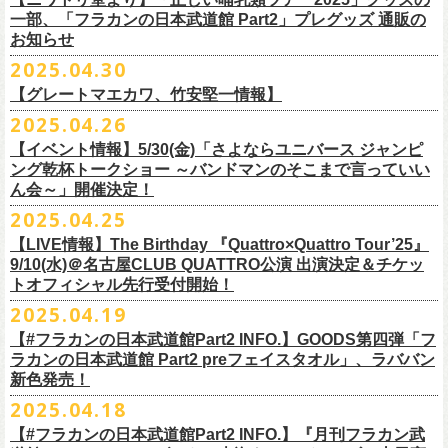
テッカー（サポーター限定カラー）を差し上げます！
楽曲の歌詞に着目し、
気鋭のイラストレーターが自らのフィルターを通
問い合わせ：ノースロードミュージック仙台
※ご購入はおひとり様1枚までとさせていただきます。
M ： 身丈64cm / 身幅57cm / 裄丈84cm
一部、「フラカンの日本武道館 Part2」プレグッズ 通販の
Key. SJ（GAG）
[三宅伸治(vo.g)/石塚英彦(vo)/グレートマエカワ(b)/石塚幸作(ds)]
◎フラワーカンパニーズ presents 「DRAGON DELUXE 2025〜特別
して、
その世界観を絵本として再構築するプロジェクト、”歌詞（うた）
お知らせ
※ご購入されたご本人様のみご参加可能になります。分配や譲渡はでき
L ： 身丈68cm / 身幅62cm / 裄丈87cm
Dr. 南條庄助（すゑひろがりず）
GSK /GUEST Vo:石塚くるみ[pèyang(vo.b)ポトフ(g)アルパカ(ds)]
================================================
編〜」【俺たちのザ・ベストテンPart2】
＊フラカンの日本武道館Part2 ステッカー（サポーター限定カラー：ゴー
の本棚”。
・7月6日(日)
ませんので、予めご了承ください。
XL ： 身丈71cm / 身幅68cm / 裄丈90cm
料金：前売5,000円 当日：5,800円（税込/ドリンク代700円別途要）
【時間(全日共通)】
2025.04.30
日時：10月17日(金) Open 18:15 / Start 19:00
ルド
）
いつもニワトリ堂をご利用いただき有難うございます。
その第４弾としてフラワーカンパニーズ「深夜高速」
の絵本化が決定！
会場：東京・江東区文化センターホール
※本受付は先着順となります。規定枚数に達し次第、受付を終了いたし
※上記サイズはあくまでも目安の寸法です
一般発売：6月8日（日）10:00
OPEN 18:30 /START19:30
文・天野史彬
会場：名古屋DIAMOND HALL
【グレートマエカワ、竹安堅一情報】
時間：Open 16:00 / Start 16:30
ます。
プレイガイド：FANYチケット https://yoshimoto.funity.jp/
【チケット】
出演：
「正しい哺乳類ツアー2025」グッズの一部、並びに「フラカンの日本武
2025.04.26
「SET YOU FREE〜VS SERIES」フラカン武道館応援企画として、札幌
今回の絵本化に際し、鈴木圭介からのリクエストで、
北野武の著書『浅
チケット料金：前売 ¥5,500（税込／全席指定）
※本受付はローソンチケットのシステムを使用しています。
問い合わせ：Fanyチケット 0570-550-100（10時～19時／年中無休）
[1日券] 予約￥5,000/当日￥5,500
2025年5月11日、フラワーカンパニーズが今年1月から全国を回ったツア
フラワーカンパニーズ
道館 Part2」プレグッズをニワトリ堂 2nd STOREにて5/3(土)12:00より取
KLUB COUNTER ACTIONにてPIGGSとの対バンが決定！
草迄』
の表紙などを手掛けたイラストレーターの丹下京子さんが作画を
【イベント情報】5/30(金)「さよならユニバース ジャンピ
一般チケット発売日：5月25日(日)
※本受付にてご購入の際、対象商品の代金とは別に、チケット1枚につき
＝＝＝＝＝＝＝＝＝＝＝＝＝＝
[4日間通し券]￥17,000
ー「正しい哺乳類ツアー2025」の追加公演となる高崎CLUB Jammer’s公
うつみようこ(vo)
り扱いスタート！
担当。
ング乾杯トークショー ～バンドマンのそこまで言っていい
プレイガイド：
ローソンチケットの規定の手数料（システム利用料：330円(税込み)/枚、
※いずれもドリンク代別途要
演が開催された。追加公演の場所がなぜ群馬県・高崎なのかと言えば、
真城めぐみ(vo)
「正しい哺乳類ツアー2025」グッズについては、2025/05/03 12:00 〜
ん会～」開催決定！
◎「SET YOU FREE〜VS SERIES」
楽曲のもつ世界観を繊細に、
豊かに表現した作品に仕上がっています！
イープラス
電子チケット利用料：110円(税込み)/枚）がかかります。
◎フラワーカンパニーズ ワンマンツアー「フラカンのチョイナチョイ
※入場整理番号あり
今年1月にリリースされたアルバム『正しい哺乳類』のレコーディングが
中森泰弘(g)
2025/05/11 23:59までの期間限定での受付となります。
日時：7月28日(月)OPEN 18:30 START19:15
2025.04.25
チケットぴあ
※代金のお支払いは、クレジットカード・PayPay・楽天ペイでのお支払
ナ’25/’26」
※中学生以上はチケットが必要になります。
高崎のスタジオTAGO STUDIO TAKASAKIで行われたからである。作品
奥野真哉(key)
またお届けについて、「正しい哺乳類ツアー2025」グッズを含む場合、5
会場：札幌KLUB COUNTER ACTION
『歌詞の本棚 深夜高速』は、7月11日(金)より全国書店などで発売。お
ローチケ
い、もしくは、コンビニエンスストアの「ローソン」「ミニストップ」
2025年
※オフィシャルFC先行チケット販売あり
のリリースツアーと言えば東京や大阪の大きな会場でファイナルをやっ
クハラカズユキ(dr)
【LIVE情報】The Birthday 『Quattro×Quattro Tour’25』
月末〜6月上旬以降となる予定です。
出演：フラワーカンパニーズ、PIGGS
楽しみに！
問い合わせ：ネクストロード
店内にございます「Loppi」でのお支払いをお選びいただけます。
10月25日(土) 熊本Django 16:30/17:00
※入場順：FC通し券→FC各日券→店通し券→店各日券→当日券
て締め括られるイメージも強いが、その作品が生まれた場所に帰ってい
チケット料金：前売 ¥5,500（税込／整理番号付／ドリンク代別途要）
9/10(水)＠名古屋CLUB QUATTRO公演 出演決定＆チケッ
チケット料金：前売り¥4,800
※各店舗のプレイガイドカウンターでの販売はいたしません。
10月26日(日) 長崎ホンダ楽器 15:30/16:00
一般チケット予約：2025年4月21日(月)から
トオフィシャル先行受付開始！
く、というこのツアーの旅の在り方に美しさを感じる。
※⾼校⽣以下は当⽇¥2,000 キャッシュバックします
◎ニワトリ堂2nd STORE
https://flowercompanyzinc.stores.jp/
チケット発売日：5月24日
商品情報：
・7月31日(木)
※チケットに関する問い合わせは必ず下記にお願いいたします。
11月3日(月・祝) 渋谷duo MUSIC EXCHANGE 15:15/16:00
MANDA-LA2予約フォームよりお申し込みください
そして、これはぼんやりとしたイメージの連鎖でしかないが、群馬と言
（当⽇年齢を証明できるもの（学⽣証、保険証など）のご提⽰
が必要と
2025.04.19
プレイガイド：tiget
https://tiget.net/events/400570
タイトル：『歌詞の本棚 深夜高速』
会場：三重・松阪M’AXA
※海外からは購入できません。日本国内のみの販売になります。
11月8日(土) 徳島club GRINDHOUSE 16:30/17:00
https://ssl.form-mailer.jp/fms/36a3b84d475895
えば詩人の萩原朔太郎である。萩原朔太郎は詩人でありながら、自らマ
なります）
【#フラカンの日本武道館Part2 INFO.】GOODS第四弾「フ
歌詞：鈴木圭介 絵：丹下京子
時間：Open 18:30 / Start 19:00
11月9日(日) 米子AZTiC laughs 15:30/16:00
MANDA-LA2
ンドリンなどの楽器を演奏し、作曲もする音楽家だった。（高崎ではな
一般チケット発売日：6月28日(土)
ラカンの日本武道館 Part2 preフェイスタオル」、ラババン
発売日：2025年7月11日(金)
チケット料金：前売 ¥5,500（税込／全自由・整理番号付／ドリンク代別
＜イベント参加に関してのご注意＞
11月15日(土) 福井CHOP 16:30/17:00
〒180-0003 東京都武蔵野市吉祥寺南町２丁目８−６ 第１８通南ビル地下
いが）前橋文学館という場所に行けば、彼が愛用したアコースティック
問い合わせ：JAILHOUSE TEL:052-936-6041
https://www.jailhouse.jp/
新色発売！
価格：定価2,200円(税込)
途要）
・会場内外の通路など共有部分での座り込み、集団での立ち話など、他
11月16日(日) 神戸VARIT. 15:30/16:00
https://www.manda-la2.com
ギターが飾られていたり、彼の作曲した曲が流れていたりする。詩と音
我こそ”フラカンの日本武道館宣伝隊員”に！という方は、こちらよりポス
2025.04.18
発売元：リットーミュージック
一般チケット発売日：5月26日(月)
のお客様のご迷惑になるような行為はご遠慮ください。イベント中止等
11月29日(土) 名古屋E.L.L 16:30/17:00
2025年9月20日(土)開催するフラワーカンパニーズ日本武道館ワンマンラ
楽の関係、言葉と音楽の関係、「うた」と呼ばれるものの秘密……そう
ター＆フライヤーを必要数お送りさせていただきますので、メールに
商品ページ：
https://www.rittor-
music.co.jp/product/detail/
3125317101/
【#フラカンの日本武道館Part2 INFO.】『月刊フラカン武
イープラス
の原因となります。
11月30日(日) 静岡サナッシュ 15:30/16:00
＝＝＝＝＝＝＝＝＝＝＝＝
イブ「フラカンの日本武道館 Part2 〜超・今が旬〜」、
いうものに思いを馳せるのに、群馬はうってつけの土地である。この日
7月12日(土)7月13日(日)静岡県浜松市浜名湖ガーデンパーク 屋外ステージ
て、件名に「フラカンの日本武道館宣伝隊員応募」と明記いただき、本