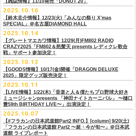
FILL BREWING
ーー過去ライブ映像配信スケジュール予定ーー
【雑誌情報】11/10発売「DONUT 20」
※購入枚数制限あり／お一人様2枚まで
受付
URL
：
https://l-tike.com/su-
xing-cyu/
予約開始：2025年11月16日(日)12:00〜
＊9/20(土)「フラカンの日本武道館 Part2 〜超・今が旬〜」ライブレポー
し2DAYSの2023年の映像も配信されること
が決定！
◎「フラカンの横浜アリーナ -リモートライヴ編- 〜生き続けてる事は最
▼視聴はこちら
みぞのくち醸造所
＊11/27(木)配信開始予定
※チケットの整理番号順での入場となります。
予約方法：Livepocketで受付
https://t.livepocket.jp/e/2q1m4
ト掲載
2025.10.16
武道館ライブ配信に先駆け、順次公開される予定です。
■11月10日(月)発売 「DONUT 20」
大のメッセージ！〜」
https://video.unext.jp/browse/feature/FET0012549
YOUNG MASTER（ドリンクアッパーズ）
◎「ゾロ目だョ全員集合!〜フラカン33年、野音99年〜」2022.9.23 日比
販売URL
https://skream.jp/livereport/2025/10/flower_companyz.php
【鈴木圭介情報】12/23(火)「みんなの祭り X’mas
＊グレートマエカワインタビュー掲載
https://video.unext.jp/browse/feature/FET0012549
横浜ビール
谷野外大音楽堂
https://eplus.jp/sf/detail/4428590001-P0030001
SPECIAL」＠名古屋DIAMOND HALL
どうぞお楽しみに！
【グレートマエカワ（フラワーカンパニーズ）「ロックンロールが降っ
ほか過去ライブ映像２作品も配信中！
横浜ベイブルーイング
2025.10.14
てきた日」】
＊12/4(木)配信開始予定
Riip Beer他（Ever Green Imports）
＊12/4(木)配信開始予定
注意事項
＊U-NEXT独占ライブ配信詳細
人生を変えた1枚のレコードについて訊く「ロックンロールが降ってきた
◎ フラワーカンパニーズ「神さまツアー」～年末恒例磔磔2デイズ～ 1
＊11/20(木)より配信中
【グレートマエカワ情報】12/29(月)FM802 RADIO
Y.MARKET BREWING
◎ フラワーカンパニーズ「神さまツアー」～年末恒例磔磔2デイズ～ 1
※営利目的のチケットの転売は固くお断り致します。転売チケットは入
◎フラワーカンパニーズ「フラカンの日本武道館 Part2 〜超・今が
日」に、先ごろ、二度目の日本武道館公演を成功させたフラワーカンパ
日目 2023.12.13 京都磔磔
◎「フラカンの横浜アリーナ -リモートライヴ編- 〜生き続けてる事は最
CRAZY2025「FM802＆怒髪天 presents レディクレ歌合
US BREWERY（近日発表！）
日目 2023.12.13 京都磔磔
場をお断りする場合もあ
旬〜」
ニーズのグレートマエカワが登場。自身の音楽人生とフラワーカンパニ
◎ フラワーカンパニーズ「神さまツアー」～年末恒例磔磔2デイズ～ 2
戦」サポート参加決定！
大のメッセージ！〜」
US BREWERY（近日発表！）
◎ フラワーカンパニーズ「神さまツアー」～年末恒例磔磔2デイズ～ 2
りますのでご注意ください。
年末恒例となっている大晦日ライブ「ヤングナイター」改め、「ヤング
配信日：2025年12月5日(金)19:00〜 ※見逃し配信あり
ーズの現在地を語る。
日目 2023.12.14 京都磔磔
＊11/27(木)より配信中
2025.10.13
US BREWERY（近日発表！）
日目 2023.12.14 京都磔磔
※撮影・録音・録画などは禁止とさせていただきます。また開場時のご
デーゲーム’25」の開催が決定！
視聴料：U-NEXT月額会員視聴無料配信URL：
https:
https://donutroll.tokyo/wd/20251110_donut20/
◎『フラワーカンパニーズ「ゾロ目だョ全員集合!〜フラカン33年、野音
自分の席以外の席取りは
【GOODS情報】10/17(金)開催「DRAGON DELUXE
//t.unext.jp/r/flowercompanyz
99年〜」2022.9.23 日比谷野外大音楽堂』
出演アーティスト：
ご遠慮ください。
2025」限定グッズ販売決定！
12月31日(水)＠新代田LIVE HOUSE FEVERにて、今年は14:00からライ
アホマイルド坂本（MC）
※飲食を伴うイベントのため、公演当日、体調不良や発熱症状のある方
ブスタート！
2025.10.11
＊U-NEXT過去ライブ作品配信詳細
10月17日(金)＠名古屋DIAMOND HALLにて開催するフラワーカンパニー
は、来場をご遠慮いただ
年越しのライブ配信はございません。
※配信開始日は変更になる場合があります
【LIVE情報】1/22(木)「音楽と人＆僕たちプロ野球大好き
＊＊＊＊＊＊
ズ presents 「DRAGON DELUXE 2025〜特別編〜」【俺たちのザ・ベス
2月6日（金）
きますようお願いいたします。
チケットの発売日は11月15日(土)。
10月25日(土)よりスタートしたフラワーカンパニーズ ワンマンツアー
ミュージシャンpresents 「神田ナイトカーニバル」 〜樋口
ーーー12/5(金)19:00〜U-NEXTにて独占ライブ配信開始！ーーー
トテンPart2】
◆音楽◆
※ミュージシャンによるトークイベントですが、音楽の話は一切いたし
「フラカンのチョイナチョイナ’25/’26」 ポスターをニワトリ堂にて限定
豊59th BIRTHDAY LIVE〜」出演決定！
①11/20(木)配信開始予定
◎フラワーカンパニーズ「フラカンの日本武道館 Part2 〜超・今が
の限定グッズとして、アクリルキーホルダーの販売が決定！
bird
ませんのでご了承くださ
今年も充実のライブ・
ツアー活動を行なってきたフラカンの2025年のラ
販売致します。
◎「フラカンの横浜アリーナ -リモートライヴ編- 〜生き続けてる事は最
2025.10.07
旬〜」
当日会場にて販売いたします。
THE LOCAL PINTS
い。
『音楽と人』で好評連載中のBUCK∞TICKのベーシスト・樋口豊のコラム
イブ納めとな
る今公演、どうぞお楽しみください！
10月30日(木)9:00〜販売開始となります。
大のメッセージ！〜」 2020.8.27 横浜アリーナ *無観客配信ライブ
配信日：2025年12月5日(金)19:00〜 ※見逃し配信あり
【#フラカンの日本武道館Part2 INFO.】[column] 9/20(土)
「タイガース、今年も優勝だ!!」から派生したトークイベント〈僕たち、
＊数に限りがございます。
視聴料：U-NEXT月額会員視聴無料
「フラカンの日本武道館 Part2 〜超・今が旬〜」＠日本武
◆お笑いステージ◆
公演に関するお問い合わせ LOFT9 Shibuya
プロ野球大好きミュージシャンです！〉presentsによるライヴの開催が決
◎フラワーカンパニーズ大晦日ライブ「ヤングデーゲーム’25」
②11/27(木)配信開始予定
配信URL：
https:
//t.unext.jp/r/flowercompanyz
道館 ライブレポート
レギュラー
https://www.loft-prj.co.jp/schedule/loft9/contact
定！
日時：12月31日（水）OPEN 13:30/ START 14:00