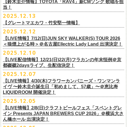
※高校生以下は当日¥2,000キャッシュバック（
当日年齢を証明できるも
ミスター小西(Vo)
当日あらゆる角度から切り取った写真を贅沢にまとめた72ページのフォ
【鈴木圭介情報】TOYOTA「RAV4」新CMソング 歌唱を担
配信日：2025年12月30日(火)正午
の（学生証、保険証など）
のご提示が必要となります）
ザ50回転ズとの対バンツアーが決定！
当！
奥野真哉(Key)
トブックも同梱したスペシャルパッケージ仕様で販売致します。
視聴料：U-NEXT月額会員視聴無料配信URL：
https:
一般チケット発売日：3月8日(日)
「フラカンと行くザ50回転ズの故郷巡りツアー！」と題し、ザ50回転ズ
中森泰弘(G)
2025.12.13
//t.unext.jp/r/flowercompanyz
TOYOTA「RAV4」の新CMソングの歌唱を鈴木圭介が担当
！
のメンバーの故郷、堺、出雲、徳島を２バンドで巡ります！
竹安堅一(G)
フラカンのweb shop「ニワトリ堂」、そして1/31(土)札幌公演よりフラカ
【グレートマエカワ・竹安堅一情報】
2025年12月17日発売とともに新作CMが公開され
ました。
◎「フォークの爆発2026 〜座って演奏するスタイルです〜」
4月4日(土) ,5日(日)に開催される「WALK INN FES! 2026 IN 桜島」にフ
グレートマエカワ(B)
ンのライブ会場にて販売がスタート！
＊以下過去ライブ作品も配信中
ナレーションも担当しております。
2025.12.12
7/4(土)岡山・倉敷新渓園敬倹堂 16:30/17:00 問：キャンディープロモ
ラワーカンパニーズの出演が決定！
一般チケット発売は1月31日。
クハラカズユキ(Dr)
完全生産限定盤のため売り切れ次第販売終了。どうぞお早めに！
『Maximum Top Beat!!』
◎「フラカンの横浜アリーナ -リモートライヴ編- 〜生き続けてる事は最
ぜひチェックしてください！
ーション岡山
どうぞお見逃しなく！
【LIVE情報】7/12(日)JUN SKY WALKER(S) TOUR 2026
フラワーカンパニーズが不定期で行なっている２マンライブ企画「シリ
チケット料金：前売¥5,500(税込/ドリンク代別途要/整理番号付)
3rd Anniversary of Top Beat Club
大のメッセージ！〜」 2020.8.27 横浜アリーナ *無観客配信ライブ
7/5(日)兵庫・神戸クラブ月世界 15:30/16:00 問：清水音泉
＜狼煙上がる時＞＠名古屋Ellectric Lady Land 出演決定！
◎「WALK INN FES! 2026 IN 桜島」
ーズ・人間の爆発」、SCOOBIE Dを迎え、2026年5月に奈良と岐阜での
チケット発売日：2/11(水・祝)
商品詳細：
うつみようこ＆Yokoloco Band “ワンマン！”
◎「ゾロ目だョ全員集合!〜フラカン33年、野音99年〜」
2022.9.23 日比
7/11(土)岐阜・郡上八幡Club Layla 16:30/17:00 問：クラブレイラ
日付：4月4日(土) ,5日(日) ※日割り発表は後日となります
◎「フラカンと行くザ50回転ズの故郷巡りツアー！」
開催が決定！
問い合わせ：十三GABU
LIVE Blu-ray+CD『フラカンの日本武道館 Part2 ～超・今が旬～』
2025.12.10
【公演日】2026/2/5 (木)
3月26日(木)＠KT ZEPP YOKOHAMAで開催される「PON pre WALK
谷野外大音楽堂
7/19(日)東京・有楽町I’M A SHOW 15:15/16:00 問：ネクストロード
会場：南栄リース桜島広場(桜島多目的広場野外ステージ)
日時：2026年4月9日(木) 18:30 OPEN / 19:00 START
内容：Blu-ray+2CD+LIVE PHOTO BOOK(72p） *三方背BOX仕様
【会場】荻窪 TOP BEAT CLUB
THIS WAY〜12年目でも終わらない青春の歌〜」にフラワーカンパニーズ
【LIVE配信情報】12/21(日)22(月)フラカンの年末恒例＠京
◎ フラワーカンパニーズ「神さまツアー」～年末恒例磔磔2デイズ～ 1
8/1(土)福岡・門司BRICK HALL 16:30/17:00 問：ブリックホール
出演：
会場：大阪・堺ファンダンゴ
2025年もお互いに充実のライブを展開してきた両者によるガチンコ対バ
◎フラカン＆ヨコロコ合同企画「俺たちのザ・ベストテン2026」東京編
価格：¥11,000(税込)
【開場/開演】19:00 / 19:30
の出演が決定しました！
都磔磔2daysライブ、生配信決定！
日目 2023.12.13 京都磔磔
8/2(日)福岡・門司BRICK HALL 15:30/16:00 問：ブリックホール
ーゲストアーティスト
出演：フラワーカンパニーズ、ザ50回転ズ
ン、熱すぎるステージになること必至！
【昭和の歌番組を代表する『ザ・ベストテン』のトリビュートLIVE。
発売日：2026年1月30日
【出演】うつみようこ＆Yokoloco Band
本日よりチケット最速先行受付も開始！
2025.12.07
2026年4月18日(土)岩手県二戸市九戸城跡で開催される、結成10周年を迎
◎ フラワーカンパニーズ「神さまツアー」～年末恒例磔磔2デイズ～ 2
チケット料金：5,500円（税込/整理番号付/ドリンク代別）
HEY-SMITH / RHYMESTER / バックドロップシンデレラ / KALMA / 打首
チケット料金：前売り 5,000円(ドリンク代別途)
一般チケット発売は3月8日。
数々の昭和歌謡のカヴァーだけの一夜】
販売場所：フラワーカンパニーズweb shop「ニワトリ堂」
【前売】5,000円 (+1D）
お見逃しなく〜
えるSaToMansion主催のイベント【南部事変 2026】にフラワーカンパニ
日目 2023.12.14 京都磔磔
【LIVE情報】4/30(木)フラワーカンパニーズ・ワンマンラ
※7/4＠倉敷はドリンク代なし、7/19＠東京は全席指定
獄門同好会 / 友部正人 / bacho / THE BOYS&GIRLS
※整理番号あり
どうぞお見逃しなく！
日時：5/19(火)開場18:30／開演19:00
（https://flowercompanyzinc.stores.jp/）、フラワーカンパニーズ ライブ
【当日】5,500円 (+1D）
ーズの出演が決定しました！
イヴ 〜鈴木圭介誕生日「初めまして、57歳」〜＠恵比寿
※高校生以下は当日¥2,000キャッシュバック（
当日年齢を証明できるも
/ SOIL&”PIMP”SESSIONS / フラワーカンパニーズ / SIX LOUNGE / THE
※小学生以上有料、未就学児童入場不可
会場：東京・荻窪TOP BEAT CLUB
会場
【発売場所】イープラス／Peatix
◎「PON pre WALK THIS WAY〜12年目でも終わらない青春の歌〜」
LIQUIDROOM 開催決定！
■U-NEXT問い合わせ：
https://help.
unext.jp/info-video/detail/
info403b
の（学生証、保険証など）
のご提示が必要となります）
FOREVER YOUNG / ENTH / Hump Back / The Birthday (クハラカズユ
チケット発売：2026年1月31日(土)午前10時～
◎フラワーカンパニーズpresents『シリーズ・
人間の爆発』
出演：
※完全生産限定盤のため、生産分完売次第販売終了
【一般発売日】12/13 10:00〜
日時：2026年3月26日(木) 開場17:30 / 開演18:30
◎SaToMansion 10th anniversary festival【南部事変 2026】
2025.12.05
一般チケット発売日：3月28日(土)
キ, ヒライハルキ, フジイケンジ)
イープラス
https://eplus.jp/sf/detail/
4450790001-P0030001
日時：5月30日(土) 開場 16:30 / 開演 17:00
真城めぐみ(Vo)
【イープラス URL】
https://eplus.jp/sf/detail/4450650001-P0030001
会場：KT ZEPP YOKOHAMA
▼CM 概要
日時：2026年4月18日(土) 開城 10:00 / 閉城 17:30 予定
ー鹿児島アーティスト
会場：奈良NEVER LAND
うつみようこ(Vo)
【LIVE情報】2/8(日)クラフトビールフェス「スペントグレ
【Peatix URL】
https://peatix.com/event/4740570
出演：Hump Back/四星球/フラワーカンパニーズ … and more!!
TOYOTA RAV4「LOVE FOREVER」篇
会場：岩手県二戸市九戸城跡
https://www.city.ninohe.lg.jp/info/335
人性補欠 / Tonto / その日暮らし / 花想い / Noisy Laf / 椿井紗代 / Wiθ /
日時：2026年4月11日(土) 16:30 OPEN / 17:00 START
出演：フラワーカンパニーズ/SCOOBIE DO
鈴木圭介(Vo)
イン Presents JAPAN BREWERS CUP 2026」＠横浜大さ
【入場順】1.イープラス 2.Peatix
チケット料金：¥5,0OO(1F立ち見)¥6,0OO 1Drink別(2F指定席)
＊TOYOTA「RAV4」オフィシャルサイト：
https:/
/toyota.jp/rav4/
その他詳細：SaToMansion 公式サイト：
https://satomansion.com/
Poly lism / DJ Msize /ともそだちBAND / +オーディショングランプリ
ん橋ホール 出演決定！
会場：島根・出雲アポロ
チケット料金：前売り¥5.200(税込/D別/整理番号付)
ミスター小西(Vo)
2026年2月 「初恋の嵐 西山達郎生誕祭～初恋の嵐 カモンアゲイン!2026
【問】TOP BEAT CLUB 03-6913-5433 info@topbeatclub.com
※1Drink別
竹原ピストルさん（バンド編成）との対バンライブが決定！
ーー
出演：フラワーカンパニーズ、ザ50回転ズ
一般チケット発売日：2026年3月8日(日)
奥野真哉(Key)
～」開催ゲストボーカルとして、