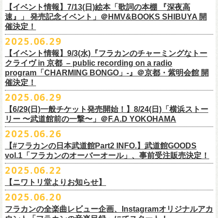
多方 大和川酒造北方風土館 より販売致します！
2.キャンペーン公式ページで、Spotifyの特別プレイリストを作成。
https://www.youtube.com/watch?
v=1EMet2dx9d4
タル配信することが決定！
【イベント情報】7/13(日)絵本「歌詞の本棚 『深夜高
イープラス販売URL（プレオーダー・一般共通）
3.作成したプレイリストを
#フラカンプレイリスト
をつけてXでシェア。
◎「フラカンの日本武道館 Part2 〜超・今が旬〜」オフィ
速』」 発売記念イベント」＠HMV&BOOKS SHIBUYA 開
https://eplus.jp/sf/detail/
4361520001-P0030001
4.フラワーカンパニーズ公式Xのキャンペーンポストをリポストして完了
■vol.6
催決定！
どうぞお楽しみに！
シャルグッズ事前通販ページ
◎「チョイナチョイナトートバッグ」
価格：¥2,000(税込)
です。
ゲスト：TOSHI-LOW（BRAHMAN）
2025.06.29
カラー：ストーンブルー、スモーキーピンク
https://capitalradioone.jp/
SHOP/387158/list.html
https://youtu.be/Z9wrtIqELqE
素材 ： 綿100％ キャンパス
【イベント情報】9/3(水)『フラカンのチャーミングなトー
■受付期間：7/16(水)17:00 ～ 8/24(日)22:59 ＊超早期ご注文特典ステッ
★応募期間
クライヴ in 京都 – public recording on a radio
サイズ：高さ40cm , 袋口幅48cm , 底幅33cm , 奥行(マチ)15cm , ハンド
カー付き：〜7/21(月祝)23:59 まで
2025年7月23日(水)〜2025年8月12日(火) 23:59まで
■vol.7
program「CHARMING BONGO」-』＠京都・紫明会館 開
ル長58cm , 内容量約15L
■発送予定：9月12日前後
※その他詳細はキャンペーン公式ページ記載の応募規約をご確認くださ
ゲスト：Novel Core
催決定！
＊その他詳細は上記通販ページをご確認ください
い
https://www.youtube.com/watch?
v=I8Zw-h9Anxg
2025.06.29
【6/29(日)一般チケット発売開始！】8/24(日)「横浜ストー
リー 〜武道館前の一撃〜」＠F.A.D YOKOHAMA
◎「CHICKEN SKIN RECORDS ガジェットポーチ」
2025.06.26
価格：2000円(税込)
カラー：ブラック、レッド
【#フラカンの日本武道館Part2 INFO.】武道館GOODS
vol.1「フラカンのオーバーオール」、事前受注販売決定！
サイズ：125×97×42ｍｍ
2025.06.22
【ニワトリ堂よりお知らせ】
2度目の日本武道館公演「フラカンの日本武道館 Part2 〜超・今が旬〜」
2025.06.20
の１ヶ月後より、
全国ワンマンツアーの開催が決定！
いつもフラワーカンパニーズのweb shop【ニワトリ堂】をご利用いただ
タイトルは「フラカンのチョイナチョイナ’25/’26」、
10/25(土)熊本
フラカンの全楽曲レビュー企画、Instagramオリジナルアカ
きありがとうございます。
Djangoを皮切りに、
来年2026年3/14(土)仙台darwinまで、
30箇所31公演を