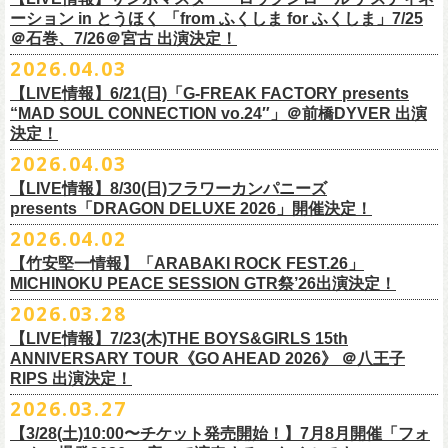
一般チケット前売5,000円/ 当日5,500円
ネクストロード 03-5114-7444 (平日14～18時)
ーション in とうほく 「from ふくしま for ふくしま」7/25
https://rainbowhill.jp/
＊鶴オフィシャルサイト：
https://afrock.jp/
ーーーーー
＠石巻、7/26＠宮古 出演決定！
鈴木実貴子ズ自主企画イベント『心臓の騒音』にフラワーカンパニーズ
2026.04.03
・7月2日(木)＠荻窪TOP BEAT CLUB
＜振替公演・チケットの払い戻しについて＞
の出演が決定！
*ワンマン
【LIVE情報】6/21(日)「G-FREAK FACTORY presents
・現在、振替日程、および各公演のチケット払い戻しに関する詳細を調
本日よりオフィシャル先行もスタート！どうぞお見逃しなく〜
本日4月23日(木)に結成37周年を迎えたフラワーカンパニーズ、自身初と
OPEN：19:00 / START：19:30
“MAD SOUL CONNECTION vo.24″」＠前橋DYVER 出演
整しております。 決定次第、改めて各バンドの公式サイトおよび公式
なるクラブクアトロ・ワンマンツアーの開催が決定！
決定！
前売：¥5,000 / 当日：¥5,500 ＋1DRINK(¥700)
SNS等にてご案内いたしますので、今しばらくお待ちください。
◎鈴木実貴子ズ自主企画イベント『心臓の騒音』
https://topbeatclub.com/schedule/?month=202607
2026.04.03
・お手持ちのチケット（紙・電子共に）は、詳細が発表されるまでその
日程：12月3日(木)
◎フラワーカンパニーズ 「フラカンのクアトロツアー2026」
まま大切に保管していただきますようお願い申し上げます。振替公演や
【LIVE情報】8/30(日)フラワーカンパニーズ
時間：開場 18:30 開演 19:00
10/10(土)渋谷クラブクアトロ OPEN 16:15 START 17:00 問：ネク
払い戻しの際に必要となります。
presents「DRAGON DELUXE 2026」開催決定！
会場 ：新代田FEVER
ストロード
2026.04.02
料金：4,500円（税込/ドリンク代別/整理番号有）
10/24(土)広島クラブクアトロ OPEN 16:15 START 17:00 問：キャ
改めて万全の体制で、鶴とともにライブをお届けできたらと思いますの
出演：鈴木実貴子ズ / フラワーカンパニーズ
ンディー・プロモーション
【竹安堅一情報】「ARABAKI ROCK FEST.26」
で、ご理解のほど、何卒宜しくお願い致します。
フラワーカンパニーズのベーシスト兼リーダー兼社長、グレートマエカ
一般チケット発売日：8月23(土)
MICHINOKU PEACE SESSION GTR祭’26出演決定！
10/25(日)梅田クラブクアトロ OPEN 15:15 START 16:00 問：清水
ワの57歳の誕生日を記念し、7年ぶりの奄美大島で、誕生日会&前夜祭開
問い合わせ：VINTAGE ROCK std. 03-5787-5350 （平日12:00～17:00）
音泉
2026.03.28
催決定!
https://vintage-rock.com/
11/1(日)名古屋クラブクアトロ OPEN 15:15 START 16:00 問：JAIL
お待たせしました！怒髪天との恒例”ジャンピング乾杯TOUR”、もちろん
【LIVE情報】7/23(木)THE BOYS&GIRLS 15th
HOUSE
今年も開催決定！
ANNIVERSARY TOUR《GO AHEAD 2026》 ＠八王子
◎「フォークの爆発2026 ミニマル巡業 ～うたとギターとコーラスと～
＜全公演共通＞
みんなで足腰鍛えて挑みます〜
【オフィシャルサイト先行】
RIPS 出演決定！
GMBD前夜祭」
チケット料金：前売￥5,700(税込/ドリンク代別途要)
◎「レッツけんこうアンブレラチャーム」（ランダム）
受付期間：04/25(土)20:00～04/30(木)23:
59
2026.03.27
※ミニマル巡業とは『新たな試みとして歌とアコースティックギター一
※高校生以下は当日¥2,000キャッシュバック（当日年齢を証明できるも
価格：￥500(税込)
本日よりHP先行も受付スタート！お見逃しなく！！
▼受付URL
本とコーラスと小物の楽器などで構成するライヴ』です
【3/28(土)10:00〜チケット発売開始！】7月8月開催「フォ
の（学生証、保険証など）のご提示が必要となります）
仕様：チャーム4種（けいくん、まーちゃん、けんちゃん、
こにし）/アル
https://eplus.jp/suzukimikiko-
1203-flowercompanyz/
日時：2026年9月26日(土) 開場17:00 開演18:00