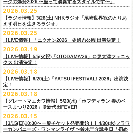
◎「レッツけんこう
タオル
」
ークの爆発2026 〜座って演奏するスタイルです〜」
一般チケット発売日：8月8日(土)
ミ蒸着袋入り(*どれになるかお楽しみスタイル）
☆HP先行：
会場：奄美大島＠ LIVE BOX MA・YASCO
価格：￥1,800 (税込)
2026.03.25
素材 ： 白アクリル , シリコンリング , ステンレス製カニカン
受付期間：4/16(木)12:00〜4/26(日)23:59
出演：フラワーカンパニーズ
カラー：ホワイト
サイズ ： （本体）40×28mm 厚み3mm
受付URL：
https://eplus.jp/jpk-tour26/
【ラジオ情報】3/28(土) NHKラジオ「尾崎世界観のとりあ
サンボマスター夏の東北７か所を廻るツアー「ロックンロール デスティ
オープニングアクトあり：ずぶ濡れブラザーズ
◎「レッツけんこうアンブレラチャーム」（ランダム）
イエローver.
サイズ：82cm × 34cm
えず明日を生きるラジオ」
ネーション in とうほく 「from ふくしま for ふくしま」、7/25(土)石巻、
チケット料金：前売 ¥3,800（税込/全自由席/整理番号付/ドリンク代別途
価格：￥500(税込)
素材：綿100%
◎怒髪天&フラワーカンパニーズ presents 「ジャンピング乾杯TOUR
7/26(日)宮古の2公演にフラワーカンパニーズの出演が決定！
2026.03.25
要）
仕様：チャーム4種（けいくん、まーちゃん、けんちゃん、
こにし）/アル
■3月28日(土)22:05〜22:55 NHKラジオ「尾崎世界観のとりあえず明日を
2026 “オレたち足腰お達者くらぶ”」
久しぶりのサンボマスターとの対バン、どうぞお楽しみに！
一般チケット発売日：6月6日(土)予定
ミ蒸着袋入り(*どれになるかお楽しみスタイル）
【LIVE情報】「ニクオン2026」＠錦糸公園 出演決定！
生きるラジオ」
・9月5日(土) 滋賀U☆STONE 17:00/17:30 （問）清水音泉 06-6357-
問い合わせ：LIVE BOX MA・YASCO
素材 ： 黄色アクリル , シリコンリング , ステンレス製カニカン
◎「レッツけんこうステッカーセット」*6枚組
＊鈴木圭介がゲストとして出演
2026.03.19
3666 (平日12:00〜17:00) info@shimizuonsen.com
◎サンボマスター「ロックンロール デスティネーション in とうほく
サイズ ： （本体）40×28mm 厚み3mm
価格：￥1,000（税込）
https://www.nhk.jp/p/rs/KG9YLK9LWL/
【LIVE情報】5/5(火祝)「OTODAMA’26」＠泉大津フェニッ
・9月6日(日) 伊勢RHYTHM 16:00/16:30 （問）JAILHOUSE 052-936-
「from ふくしま for ふくしま」
◎「グレートマエカワ第57回誕生日会 in 奄美大島」
素材 ： 塩ビ
クス 出演決定！
6041
www.jailhouse.jp
＊石巻公演
日時：2026年9月27日(日) 開場17:00 開演18:00
各サイズ
・9月12日(土) 弘前KEEP THE BEAT 17:00/17:30 （問）ノースロード
2026.03.18
日時：2026年7月25日(土) 開場 17:30 / 開演 18:00
会場：奄美大島＠ ROAD HOUSE ASiVi
けいくん：51×74mm
ミュージック秋田 018-833-7100
会場：宮城・石巻BLUE RESISTANCE
6/21(日)「G-FREAK FACTORY presents “MAD SOUL CONNECTION
出演：フラワーカンパニーズ
【LIVE情報】6/20(土)『YATSUI FESTIVAL! 2026』出演決
まーちゃん：44×70mm
・9月13日(日) 秋田Club SWINDLE 15:30/16:00 （問）ノースロードミュ
出演：サンボマスター、フラワーカンパニーズ
定！
vo.24″」＠前橋DYVER にて、G-FREAK FACTORYとの対バンが決定！
オープニングアクトあり：楠田莉子BAND
けんちゃん：41×64mm
ージック秋田 018-833-7100
チケット料金：
「ARABAKI ROCK FEST.26」4/26(日)MICHINOKU PEACE SESSION
一般発売日に先がけ、4/4(土) 10:00よりオフィシャル先行受付もスター
チケット料金：前売 ¥4,500（税込/整理番号付/ドリンク代別途要）
2026.03.18
こにし：49×66mm
出演：怒髪天、フラワーカンパニーズ
前売 ¥5,500(税込/ドリンク代別）
GTR祭’26ステージに、GUEST GUITARとして竹安堅一の出演が決定しま
ト。どうぞお見逃しなく！
一般チケット発売日：6月6日(土)予定
バンドロゴ：74×45mm
【グレートマエカワ情報】5/20(水)「ホフディラン 春のベ
チケット料金：オールスタンディング ￥6,900（税込/ドリンク代別途
U-22割 ￥4,500(税込/ドリンク代別/身分証持参必須（コピー不可/公演当
した！
問い合わせ：ROAD HOUSE ASiVi
チキパン(CHICKEN PUNKS)：45×90mm
ースまつり2026」＠新代田FEVER
要）※未就学児童入場不可(小学生以上のご入場される方全てにチケット
日提示できない場合は一般価格チケットとの差額分をお支払いいただき
◎「G-FREAK FACTORY presents “MAD SOUL CONNECTION vo.24″」
2026.03.15
必要)
ます)
◎「ARABAKI ROCK FEST.26」
日時：2026年6月21日(日) 開場16:30 / 開演 17:00
一般チケット発売日：6月6日(土)
※１人１枚※未就学児入場不可/小学生以上チケット必要
【3/15(日)10:00〜一般チケット発売開始！】4/30(木)フラワ
日時：4月25日(土) 開場9:30 開演10:30
会場：前橋DYVER
ーカンパニーズ・ワンマンライヴ 〜鈴木圭介誕生日「初め
一般チケット発売日：2026年6月6日(土)
4月26日(日) 開場9:30 開演10:30 ※竹安堅一の出演は4/26(日)
出演：G-FREAK FACTORY、フラワーカンパニーズ