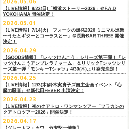
2026.05.06
OPEN 18:15
／
START 19:00
この第一回目となるゲストに、中村達也さんをお迎えしてお届けしま
払戻し期間内に購入された申込サイト内「マイページ」
◎「ラッコなエコバッグ」
より払戻し手続
も逸話まで、これまでもさまざまな伝説が語られてきたてE.L.L。
前売￥
5,500-
／当日￥
6,000-
（ドリンク代別）
す！
【LIVE情報】8/23(日)「横浜ストーリー2026」＠F.A.D
きの上、CASH POST(注 1)をご利用いただき、払戻しさせていただきま
価格：￥1,500(税込）
◎「フラカンの年末ベストナイン2026」
来年2027年にオープン50周年を控えたE.L.Lについて、フラカン鈴木圭介
チケット発売日：2026
年
7
月
5
日
(
日
) 12:00
～
YOKOHAMA 開催決定！
どうぞお楽しみに！
す。
カラー：オリーブ
11/21(土) 函館ARARA 開場16:30/開演17:00 問い合わせ：ARARA
とグレートマエカワがホスト役となり、さまざまなバンドマン、シンガ
プレイガイド：
Live Pocket
https://livepocket.jp/e/que20260903
2026.05.01
お客様ご自身でのお手続きが必要となりますため、
素材 ： ポリエステル
下記URLより払戻し手
11/23(月・祝)八戸ROXX 開場15:30/開演16:00 問い合わせ：ノースロ
ー、関係者をゲストに迎えて語り明かすトークセッションを企画。
問：
AILE C.E Works 03-5433-2500
◎ツワモノたちの記憶〜E.L.L50周年プロジェクト・スペシャルトーク〜
順をご確認の上、
サイズ：本体／約W310mm ×H340mm（持ち手含む500mm）
払戻し期限内にお手続きをお願いいたします。
ードミュージック
【LIVE情報】7/14(火)「フォークの爆発2026 ミニマル巡業
このトークシリーズでは、E.L.L.にこれまで関わってきたミュージシャ
vol.1
https://l-tike.com/guide/a_
持ち手／約W50mm × H160mm
cashpost.html
〜うたとギターとコーラスと〜」＠長野BAR THREE 開催
11/28(土) 宮崎LAZARUS 開場16:30/開演17:00 問い合わせ：LAZARUS
ン、関係者、そして当時はファンだった人々とともに、まもなく50年を
家主のツアー「YANUSHI LIVE TOUR 2026」にフラワーカンパニーズの
開催日時：2026年8月31日（月）開場19:00 開演19:30
決定！
※電子チケットの仕様上、
折りたたみマチ／約160mm
購入チケットを一部のみ払戻しすることはで
11/29(日) 鹿児島SR HALL 開場15:30/開演16:00 問い合わせ：SR HALL
迎えるライブハウスの、ツワモノたちの記憶を語っていきます。配信や
出演が決定！
◎「Handmade Rockエプロン」価格：￥5,500(税込）
会場：ell.SIZE （名古屋市中区大須2-10-43）
きません。
容量：約12L
12/5(土) 足利ライブハウス大使館 開場16:30/開演17:00 問い合わせ：
2026.04.29
インタビューでは語れない、ここだけの話もたくさん披露予定。
8/9(日)東京・SHIBUYA CLUB QUATTRO に出演させていただきます。
カラー：ダークインディゴ, キャメル
出演：鈴木圭介、グレートマエカワ、平野茂平 （Electric Lady Land会
（注 1）
※ ハンドル部分のゴムで止めて小さく携帯できます
金融庁管轄の資金移動者である株式会社ＤＧフィナンシャルテク
ネクストロード
【GOODS情報】「レッツけんこう」シリーズ第三弾！「レ
チケット完売となっておりました7/19(日)開催「フォークの爆発2026 〜
素材 ：
長） ゲスト：中村達也
ノ
ロジー(資金移動業者登録 番号：関東財務局長第 00094 号)の
12/6(日) 松本ALECX 開場15:30/開演16:000 問い合わせ：FOB新潟
7/10(金)開催のvol.0ではElectric Lady Land創始者であり現会長の平野茂
ッツけんこうアンブレラチャーム」＆リリックTシャツシリ
◎「YANUSHI LIVE TOUR 2026」 -東京公演-
座って演奏するスタイルです〜」東京・有楽町I’M A SHOW 公演につきま
（ダークインディゴ）綿 90％ , レーヨン 10％ デニム
チケット料金：全席指定¥3,500（税込） *未就学児童入場不可
「CASHPOST」が提供しているサービスです。
ーーーーー
12/11(金) 京都磔磔 〜年末恒例磔磔2デイズ〜 開場18:30/開演19:00
ーズ第一弾「モンキーTシャツ」4/30(木)より発売決定！
平氏をゲストに迎え、フラワーカンパニーズ メンバー4人とともにお届け
日時：2026/8/9(日) OPEN 17:00 / START 18:00
して、若干枚数＜立ち見指定＞での追加販売を行うことが決定しまし
（キャメル）綿 100％ キャンバス
チケット発売日：7月11日(土)10:00
購入されたマイページより払戻しさせていただきます。
問い合わせ：清水音泉
します。
2026.04.25
会場：SHIBUYA CLUB QUATTRO
8月29日(土)、30日(日)＠ゼビオアリーナ仙台 で開催されるスピッツ主催
た。
サイズ：フリー（着丈 92cm , 横幅 70cm , ショルダーテープ長 160cm）
プレイガイド：チケットぴあ
https://t.pia.jp/
PKコード：332-844
「レッツけんこう」シリーズ第三弾！アンブレラチャームの発売が決
マイページ：
https://l-tike.com/
mypage/
12/12(土) 京都磔磔 〜年末恒例磔磔2デイズ〜 開場16:30/開演17:00
今後のゲスト発表と合わせて、どうぞお楽しみに！
出演：家主 GUEST：フラワーカンパニーズ
「ロックのほそ道2026 〜15th Anniversary Special〜」にフラワーカンパ
※ フロントポケットにペン差し付き
お問い合わせ：ell.SIZE 052-211-3997
【LIVE情報】12/3(木)鈴木実貴子ズ自主企画イベント『心
定！
※本手続き中の操作、ご登録内容はしっかりとご確認のうえ、
お手続き
問い合わせ：清水音泉
チケット前売料金：一般 4,500円 / 学生 3,500円(共にドリンク代別)
ニーズの出演が決定！
◎「フォークの爆発2026 〜座って演奏するスタイルです〜」
臓の騒音』＠新代田FEVER 出演決定！
Electric Lady Landホームページ ＞
https://www.ell.co.jp/
アルミ蒸着袋入り、ランダムでご購入いただく”どれになるかお楽しみス
ください。
12/19(土) 盛岡岩手県公会堂21号室 〜ツアー最終日はフォークの爆
◎ツワモノたちの記憶〜E.L.L50周年プロジェクト・スペシャルトーク〜
※学生は公演当日に学生証の提示が必要となります
フラワーカンパニーズの出演日は8月29日(土)になります。
7/19(日)東京・有楽町I’M A SHOW 15:15/16:00
※本イベントはトークイベントです。当日はライブパフォーマンスはご
2026.04.23
タイル”での販売となります。
またお手続き時のお客様の不備に伴う対応は一切できかねますため
、ご
発〜 *アコースティックライヴ 開場16:30/開演17:00 問い合わせ：ノ
vol.0
※中学生以下無料
追加チケット＞立ち見指定 ￥5,500（税込/ドリンク代別）
ざいません。
了承ください。
ースロードミュージック
【LIVE情報】初のクアトロ・ワンマンツアー「フラカンの
開催日時：2026年7月10日（金）開場18:30 開演19:00
プレイガイド：チケット(イープラス)：
5月15日(金)18:00より、チケット先行受付もスタート！（〜5月24日
発売日：5月30日(土)10:00〜
さらに、フラカンの楽曲（歌詞）をデザインしたリリックTシャツシリー
※メール受信に際して、
事前に下記2つのドメインを受信できるように設
チケット料金：前売￥5,200(税込/ドリンク代別途要) / *12/19盛岡公演の
クアトロツアー2026」開催決定！
会場：ell.SIZE （名古屋市中区大須2-10-43）
一般チケット発売日：2026/5/30(土) 10:00 URL：
(日)23:59まで）
問：ネクストロード 03-5114-7444（平日14～18時）
https://nextroad-
モノブライトの対バンツアーにフラワーカンパニーズの出演が決定！
ズが新たに登場！
定しておいてくだ
さい。
み 前売￥5,500(税込/指定席/ドリンク代別途要)
2026.04.17
出演：フラワーカンパニーズ ゲスト：平野茂平 （Electric Lady Land会
https://eplus.jp/yanushi/
「ロックのほそ道」15周年、みんなで盛大にお祝いしましょう！
p.com/contact/
10/16(金)恵⽐寿LIQUIDROOM 公演に出演させていただきます。
第一弾は1998年リリースのアルバム『マンモスフラワー』収録「モンキ
メールが届かない場合等も、
必ず期間内にご自身で設定をご確認くださ
＊全公演共通＞高校生以下は当日¥2,000キャッシュバック（
当日年齢を
長）
問い合わせ：HOT STUFF PROMOTION 050-5211-6077
https://www.red-
【グレートマエカワ、竹安堅一情報】