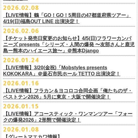
チケット料金：
・宮崎朝子（SHISHAMO）
お肉をたっぷり味わいながら、生の音楽に酔いしれる「ニクオン」
。今
トにて”皆勤風呂ントアクト”として皆さんをお迎えします。
フラカンの出演は6月20日(土)になります。
一般チケット発売日：5月23日(土) 10:00
2026.02.08
日時：2026年4月30日(木) 開場18:15／開園19:00
一般チケット発売日：3月28日(土)
前売 ¥5,500(税込/ドリンク代別）
・山田将司＆菅波栄純（THE BACK HORN）
2026年5月に奈良と岐阜で開催、SCOOBIE DOを迎えお届けするフラワ
【公演詳細】
年もお楽しみください！
どうぞお楽しみに♨️
どうぞお楽しみに！
問い合わせ：JAILHOUSE(052)936-6041 /
https://www.jailhouse.jp/live/
会場：恵比寿
LIQUIDROOM
U-22割 ￥4,500(税込/ドリンク代別/身分証持参必須（コピー不可/公演当
【LIVE情報】鶴「GO！GO！5周目の47都道府県ツアー」
ーカンパニーズが不定期で行なっている２マンライブ企画「シリーズ・
公演タイトル：第11回！ 僕たち、プロ野球大好きミュージシャンです！
オフィシャルホームページ：
https://www.
nikuon.com/top
dragondeluxe2026/
チケット料金：前売り¥5,700(税込/整理番号付/ドリンク代別途要) *記念バ
◎「フォークの爆発2026 ミニマル巡業 〜うたとギターとコーラスと〜」
日提示できない場合は一般価格チケットとの差額分をお支払いいただき
4/19(日)福島OUT LINE 出演決定！
「ホフディラン 春のベースまつり」に今年もグレートマエカワの出演が
人間の爆発」の一般チケット発売が3/8(日)10:00よりスタート！
日時・会場：3月17日（火）新宿ロフトプラスワン
お問い合わせ：ニクオン実行委員会 info＠
nikuon.com
◎「OTODAMA’26」
◎『
YATSUI FESTIVAL! 2026
』
ッヂ付
6/28(日) 札幌musica hall cafe 開場15:30/開演16:00 問：浮雲社中
ます)
決定！
ますます充実のライブを展開している両者によるガチンコ対バン、熱す
2026.02.06
（http://www.loft-prj.co.jp/PLUSONE/）
日時：5月4日(月祝)、5日(火祝) 開場10:00 / 開演11:00
日程：
2026
年
6
月
20
日（土）、
6
月
21
日（日） ※フラワーカンパニーズ
＊フラワーカンパニーズファンクラブ「ヤングフラワーズ」優先販売を
鶴「GO！GO！5周目の47都道府県ツアー」4/19(日)福島OUT LINE 公演
一般チケット発売日：2026年3月15日(日)10:00
チケット料金：4,800円（税込/整理番号付/ドリンク代別）
※１人１枚※未就学児入場不可/小学生以上チケット必要
ぎるステージになること必至！
開場／開演： 18:15／19:00
＊フラワーカンパニーズの出演は5月5日(火祝)のみ
の出演は6/20(土)のみ
【チケット発売日変更のお知らせ】4/5(日)フラワーカンパ
予定しています。次号会報誌にご案内を同
封します
にフラワーカンパニーズの出演が決定！
プレイガイド：
※高校生以下は当日¥2,000キャッシュバック（
当日年齢を証明できるも
一般チケット発売日：2026年6月6日(土)
◎「ホフディラン 春のベースまつり2026」
どうぞお見逃しなく〜
出演ミュージシャン： ※五十音順
会場：大阪・泉大津フェニックス
開場
ニーズ presents「シリーズ・人間の爆発 〜友部さんと鹿児
/
開演（両日）：
11:30
チケットぴあ
の（学生証、保険証など）
のご提示が必要となります）
＊ライブハウス会場限定店頭先行：4/4(土) 12:00〜19:00
日時：2026年5月20日(水) OPEN 18:30 / START 19:00
イノウエアツシ（ニューロティカ／横浜DeNAベイスターズ）、ウエノコ
島ー熊本のハイエース旅〜」＠熊本Django
その他詳細→
https://shimizuonsen.com/otodama/26/
会場
: Spotify O-EAST / Spotify O-WEST / Spotify O-nest 5F / Spotify O-
◎鶴「GO！GO！5周目の47都道府県ツアー」
イープラス
一般チケット発売日：3月28日(土)10:00
・クラブカウンターアクション宮古店頭
会場：新代田FEVER
ウジ（the HIATUS、Radio
nest 6F / Spotify O-Crest
2026.01.24
日時：2026年4月19日(日) 開場15:30 / 開演16:00
ローソンチケット
〒027-0083 岩手県宮古市大通２丁目６－１１
出演：ホフディラン
◎フラワーカンパニーズpresents『シリーズ・
人間の爆発』
Caroline／広島東洋カープ）、オカモト”MOBY”タクヤ (SCOOBIE DO ／
duo MUSIC EXCHANGE /
clubasia / LOFT9 shibuya / WOMBLIVE /
会場：福島OUT LINE
ネクストロード 03-5114-7444（平日14:00〜18:00）
プレイガイドなど詳細はライブページにてご確認くださ
【LIVE情報】3/20(金祝)「Mobstyles presents
6月から開催するフラワーカンパニーズのアコースティック企画の新たな
*
注意事項
ゲストベーシスト：ウエノコウジ（the HIATUS / Radio Caroline)、グレ
MLB解説者)、グレート
shibuya 7thFLOOR
出演：鶴、フラワーカンパニーズ
KOKOKARA」＠釜石市民ホール TETTO 出演決定！
い
https://flowercompanyz.com/live/
試みとなる歌とアコースティックギター一本とコーラスと小
物の楽器な
東北地方在住者のみの先着販売となります
ートマエカワ (フラワーカンパニーズ
) 、junko（打首獄門同好会）、and
・5月30日(土) 開場 16:30 / 開演 17:00
マエカワ（フラワーカンパニーズ／中日ドラゴンズ）、樋口豊
主催
:
やついいちろう
チケット料金：¥4800(税込/オールスタンディング/ドリンク代別途要)
どで構成するライヴ「フォークの爆発2026 ミニマル巡業 〜うたとギター
2026.01.16
１人１枚のみ購入可能
more,,,
会場：奈良NEVER LAND
（BUCK∞TICK／阪神タイガース）
他出演者、チケットなど詳細：以下よりご確認ください
一般チケット発売日：2月21日(土)
とコーラスと〜」の一般チケット発売が3/8(日)10:00よりスタート！
住所記載の身分証確認持参の上、
それぞれのライブハウス店頭にて販売
来場チケット：前売り：¥5,300+1drink 当日：¥5,800+1drink
出演：フラワーカンパニーズ/SCOOBIE DO
【LIVE情報】フラカン＆ヨコロコ合同企画「俺たちのザ・
司会：金光裕史（音楽と人編集部／阪神タイガース）
◎「モンキーTシャツ」
【YATSUI FESTIVAL! 2026 WEB INFORMATION】
問い合わせ：GIPお問合せフォーム→
https://www.gip-web.co.jp/t/info
します
配信チケット：前売り配信視聴券：¥3,000
ベストテン2026」5月に東京・大阪で開催決定！
チケット料金：前売り¥5.200(税込/D別/整理番号付)
6月から開催するフラワーカンパニーズのアコースティック企画の新たな
料金：前売￥4,000 ※税込／要1オーダー（500円以上）
価格：￥3,700(税込)
オフィシャルサイト：
https://yatsui-fes.com
◎「フォークの爆発2026 ミニマル巡業 〜うたとギターとコーラスと〜」
購入は現金のみとなります
当日・アーカイブ配信視聴券：¥3,500
一般チケット発売日：2026年3月8日(日)
試みとなる歌とアコースティックギター一本とコーラスと小
物の楽器な
チケット発売日：2月28日（土）11時〜
2026.01.15
ボディ：ビッグシルエット
オフィシャルX：
https://x.com/YATSUIFES
＊ミニマル巡業とは『
新たな試みとして歌とアコースティックギター一
転売は固く禁止とさせていただきます
＊お得な来場＆配信チケット：前売り：¥7,000+1drink
プレイガイド：
どで構成するライヴ「フォークの爆発2026 ミニマル巡業 〜うたとギター
※購入枚数制限あり／お一人様2枚まで
カラー：ホワイト、アシッドブルー
オフィシャルFacebook：
https://www.facebook.com/YATSUIFES
【LIVE情報】アコースティック・ワンマンツアー「フォー
本とコーラスと小
物の楽器などで構成するライヴ』です
公演当日も身分証を確認させて頂きます（U-22割も同様）
チケット発売：
イープラス
とコーラスと〜」に札幌公演の追加が決定！
※チケットの整理番号順での入場となります。
素材 ： 綿100％
オフィシャルInstagram ：
https://www.instagram.com/yatsuifes/
クの爆発2026」2形態で開催決定！
6/8(月)京都・紫明会館 18:30/19:00 問：SOLE CAFE
当日11:30〜整列開始いたします
ホフディランオフィシャルFC先行(抽選)：3/19(木)
12:00-3/22(日) 23:59
チケットぴあ
販売URL
サイズ：S / M / L / XL
2026.01.08
6/10(水)広島・東広島 西条公会堂 18:30/19:00 問：キャンディープロモ
近隣のご迷惑になるためそれ以前のお並びは禁止とさせていただき
ます
一般発売その他情報は
ローソンチケット Ｌコード：56253
◎「フォークの爆発2026 ミニマル巡業 〜うたとギターとコーラスと〜」
https://eplus.jp/sf/detail/4487570001-P0030001
＜製品サイズ＞
YATSUI FESTIVAL! 2026お問合せ：Spotify O-EAST：03-5458-4681
ーション広島
その他詳細：
https://www.gip-web.co.jp/schedule/detail/8491#13568
特設サイトにて→
https://hoff.jp/e/
bs26/
【グレートマエカワ情報】
問い合わせ：奈良NEVER LAND
http://nara-neverland.
com/pc/info.html
＊ミニマル巡業とは『
新たな試みとして歌とアコースティックギター一