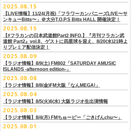
本番を3日後に控えた４人でのお喋り、どうぞお楽しみに！
が響き渡った。“星のブルペン”での、夜空から降り注ぐ星の光のような照
2025.08.15
■8月24日(日) 7:00～10:00 TOKAI RADIO（FM929）『Morning
明演出も忘れがたい。
【LIVE情報】11/24(月祝)「フラワーカンパニーズLIVE〜サ
Delight』
◎「フラカンの日本武道館 Part2 オフィシャルガチャ」
武道館公演チケットは、9/19(金)
まで各プレイガイドにて前売チケット発
もちろん“深夜高速”や“感情七号線”、“馬鹿の最高”“真冬の盆踊り”といっ
ンキューBitts〜」＠大分T.O.P.S Bitts HALL 開催決定！
＊グレートマエカワ インタビューOA
1回：500円(税込)
売中！
た、それ以前発表の名曲たちも会場を盛り上げる。「久々の曲を」とい
2025.08.15
https://www.tokairadio.co.jp/program/md/
全16種類
また、フラカン武道館応援企画として四星球とPIGGSが出演、
9/18(木)高
う紹介と共に、1998年発表のアルバム『マンモスフラワー』の最後に収
BRAHMAN ｢tour viraha 2026｣の
※フィギュア・チェキ・トートの引換券が出た時は、当日中にお引
【#フラカンの日本武道館Part2 INFO.】『月刊フラカン武
き換
円寺HIGHで開催される「SET YOU FREE〜VS SERIES」にグレートマ
録された“虹の雨あがり”が始まった瞬間には、観客たちからどよめきにも
3月22日(日) 愛知 名古屋ReNY limited公演にフラワーカンパニーズの出演
道館 Part2』vol.8、ゲストに四星球を迎え、8/20(水)21時よ
えください。
エカワがDJで出演決定！
フラカン武道館チケットの最後の手売り販売も
似た歓声が上がった。＜いつまでもそう どこまでもそう これからも
が決定しました！
りプレミア配信決定！
【 フィギュア 】4体セット , 高さ:最大8cm
実施！
きっとそうさ／うまくいく事もあって うまくいかない事はないのさ＞
【 チェキ 】1枚
2025.08.09
――そう歌う“虹の雨あがり”を今、武道館で歌いたいと思ったバンドの心
◎BRAHMAN ｢tour viraha 2026｣
【 トート 】高さ35 × 底幅39 × マチ10 cm , 素材:綿100% キャンパス
合わせてお見逃しなく！
が、とても強くて、優しくて、頼もしい。
日時：3月22日(日) 17:00open 18:00start
【ラジオ情報】8/9(土) FM802「SATURDAY AMUSIC
【 アクリルキーホルダー 】本体部分:最大 縦56 × 横30 × 厚さ3 mm
個人的にこの日のハイライトは、本編の終盤で披露された“最後にゃなん
ISLANDS -afternoon edition-」
会場：愛知 名古屋ReNY limited
【 マスキングテープ 】テープ幅30mm , 5m巻き , 材質:紙
＜番組情報＞
とかなるだろう”だった。2017年発表のアルバム『ROLL ON 48』に収録
出演：BRAHMAN,、フラワーカンパニーズ
2025.08.08
■8月9日(土) 12:00〜18:00 FM802「SATURDAY AMUSIC ISLANDS -
【 フォンタブ 】本体部分:55 × 55 mm , 材質:ポリエステル+TPU強化布 ,
『月刊フラカン武道館 Part2』武道館直前スペシャル
された楽曲。このアルバムは前回の武道館公演のあとにリリースされた
チケット料金：3500円(税込/ドリンク代別途要)
【ラジオ情報】8/8(金)FM大阪「なんMEGA!」
afternoon edition-」
金属Dカン
9月17日(水)21:00〜生配信
最初のアルバムであり、そして、このアルバムから再びフラカンは自主
一般チケット発売日：10月4日(土) 10:00
＊グレートマエカワ コメントOA（グレートマエカワの勝手にtop3 / 13〜
2025.08.04
【 缶バッジセット 】2個組 , 直径32mm
本番URL：
https://www.youtube.com/live/ND1cdsaWaZI
レーベルでの活動に戻った。そんな時期に歌われた＜最後の最後の最後
問い合わせ：ジェイルハウス 052-936-6041 www.jailhouse.jp
■8月8日(金) 12:00〜15:00 FM大阪「なんMEGA!」
14時台）
10月25日＠熊本Djangoを皮切りに30箇所31公演を回る全国ワンマンツア
には 絶対なんとかなるんだぜ＞というフレーズは、この2025年の武道
【ラジオ情報】8/5(火)6(水) 大阪ラジオ生出演情報
＊グレートマエカワ インタビューOA
https://funky802.com/saipm/
ー「フラカンのチョイナチョイナ’25/’26」の10月〜12月公演分の一般チ
＊アーカイブ配信中！
館の観客席にいる僕にとって、未来への希望のメッセージのように響い
https://www.fmosaka.net/_sites/16782390
2025.08.03
■8月5日(火)15:00〜18:00 FM COCOLO「MARK’E MUSIC MODE」
ケットが8月30日(土)より発売スタート！
■vol.0 番組スタート直前スペシャル
た。「絶対になんとかなる」――そう歌うロックバンドが、武道館のス
【ラジオ情報】8/4(月) FMちゅーピー「ごきげんchu〜」
＊オクノマサヒコ（オクノシンヤ／グレートマエカワ） 生出演(16:00台
ゲスト：スキマスイッチ
テージで、とても人間くさく、それでいて光に照らされながらロックを
出演予定）
2025.08.01
9/20(土)開催の日本武道館公演を経て、さらに勢いを増してまわるフラカ
https://www.youtube.com/watch?
v=BR4CmNuGCLg&t=28
演奏している。これって、シンプルに奇跡じゃないか。
■8月4日(月)14:00〜17:00 FMちゅーピー「ごきげんchu〜」