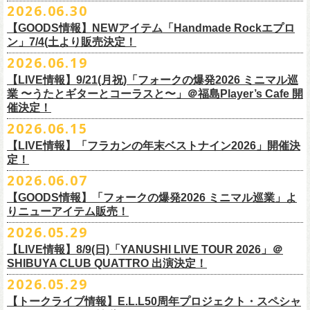
その他詳細：OFFICIAL SITE：
https://www.ishigaki-fes.jp/
2026.06.30
水音泉
☆最速先行受付スタート！
カラー：レッド , ブルー
済チケット
をお持ちの方はそのまま使用可能となります。
2026年
9月2日〜6日に開催される
スマイリー
原島さんのイベント
湯仲間販売所
https://eplus.jp/sf/detail/4579890001-P0030001P0030002?
【GOODS情報】NEWアイテム「Handmade Rockエプロ
素材：綿 100％
「SMILEY’S CONNECTION スマイリー原島 BIRTHDAY FESTIVAL
#いしがき2026
チケットぴあ
ン」7/4(土より販売決定！
P6=001&P1=0402&P59=1&block=true
サイズ：28 × 28 cm
6days ～ ハメチ a-GOGO CARNIVAL!!～」出演決定！
【チケットぴあにてご購入のお客様】
#いしがきミュージックフェスティバル
イープラス
その他詳細：イベントオフィシャルサイト
https://shelter35th.com/
生地：8重ガーゼふきん
2026.06.19
フラワーカンパニーズは
＜
day
２下北沢
CLUB Que
編＞
9月3日(木)下北沢
払戻方法は、
チケットの受取方法や支払方法などにより異なります。
7/4(土)「フォークの爆発2026 〜座って演奏するスタイルです〜」＠倉敷
ローチケ
問い合わせ：HOTSTUFF 050-5211-6077(平日12:00-18:00)
CLUB Queに出演致します。
下記 URL よりどの払戻方法になるのか確認してください。
【LIVE情報】9/21(月祝)「フォークの爆発2026 ミニマル巡
新渓園敬倹堂より、グッズにNEWアイテムが登場！
業 〜うたとギターとコーラスと〜」＠福島Player’s Cafe 開
http://t.pia.jp/guide/refund.
jsp
新たな企画「Handmade Rock」シリーズ第一弾として、初アイテム、エ
・11/1(日)名古屋クラブクアトロ OPEN 15:15 START 16:00 問：
催決定！
<お問合せ> チケットぴあ
http://t.pia.jp/help/
index.jsp
プロンを販売いたします！
JAIL HOUSE
2026.06.15
お料理の時だけでなく、お掃除やDIY作業の時など、いろんなシチュエー
チケットぴあ
【イープラスにてご購入のお客様】
ションでご利用いただけるおすすめアイテムです。
イープラス
【LIVE情報】「フラカンの年末ベストナイン2026」開催決
12/2(水)恵比寿LIQUIDROOMで開催される奥野
真哉さんの祝・還暦イベン
9/22(火祝)富山駅周辺5会場で開催されるサーキットフェス「back on live
払戻方法は、チケットの受取方法や支払方法により異なります。
ぜひチェックしてくださいね！
定！
ローチケ
トにフラワーカンパニーズの出演が決定！
FES 2026 能登半島災害復興支援」にフラワーカンパニーズの出演が決
詳細は下記の払戻方法チャートをご確認ください。
2026.06.07
グレートマエカワ、竹安堅一が参加するうつみようこ＆Yokoloco Bandも
定！
＜公演変更／延期 払戻方法確認チャート＞
＜全公演共通＞
【GOODS情報】「フォークの爆発2026 ミニマル巡業」よ
ハウスバンドとして参加いたします。
チケット完売となっておりました7/11(土)開催「
フォークの爆発2026 〜
出演する会場など詳細は後日発表となります。
払戻方法確認チャート
http://eplus.jp/
refund2/
チケット料金：前売￥5,700(税込/ドリンク代別途要)
りニューアイテム販売！
みんなで盛大にお祝いしましょう♪
座って演奏するスタイルです〜」岐阜・郡上八幡Club Layla 公演につき
質問に答えながらご自身の状況を確認してください。 適切な払戻方法を
※高校生以下は当日¥2,000キャッシュバック（当日年齢を証明できるも
まして、限定枚数となりますが＜立ち見席＞
2026.05.29
の追加販売を行うことが決
どうぞお楽しみに！
ご覧になれます。
の（学生証、保険証など）のご提示が必要となります）
6/8(月)からスタートする「フォークの爆発2026 ミニマル巡業 〜うたとギ
◎奥野真哉 還暦イベント “〜オクピンの笑って︕笑って︕︕ 60歳〜「君
定しました。
【LIVE情報】8/9(日)「YANUSHI LIVE TOUR 2026」＠
e+Q＆A ページ：
https://eplus.jp/qa/
チケット完売となっておりました7/5(日)開催「フォークの爆発2026 〜座
一般チケット発売日：8月8日(土)
ターとコーラスと〜」にて、ラッコシリーズのニューアイテムの販売が
◎「モンキーTシャツ」
はカンレキさ」”
◎「back on live FES」
SHIBUYA CLUB QUATTRO 出演決定！
って演奏するスタイルです〜」兵庫・神戸クラブ月世界 公演につきまし
決定！
価格：￥3,700(税込)
日時：2026年12月2日(水) 開場18:00 / 開演19:00
◎「フォークの爆発2026 〜座って演奏するスタイルです〜」
日程：2026年9月22日(火祝)
て、限定枚数となりますが＜2F立ち見席＞の追加販売を行うことが決定
2026.05.29
【ローソンチケットでご購入で、紙チケットをご選択のお
さらに、完売御礼となった「レッツけんこうアンブレラチャーム」（ラ
ボディ：ビッグシルエット
会場：恵比寿 LIQUIDROOM
7/11(土)岐阜・郡上八幡Club Layla 開場16:30/開演17:00
会場：
しました。
ンダム）がイエローver.で販売再開決定！
客様】
カラー：ホワイト、アシッドブルー、
[NEWカラー！]
サンドベージュ
【トークライブ情報】E.L.L50周年プロジェクト・スペシャ
チケット：
追加チケット＞立ち見席 ￥5,500（税込/ドリンク代別）
・富山MAIRO