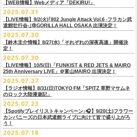
https://cocolo.jp/site/blog/1150
ンの全国ツアー、
どうぞお楽しみに！
また武道館でフラカンのライブが観たい。そう心から思う。武道館はほ
【WEB情報】Webメディア「DEKIRU!」
https://chupea.fm/
■vol.1
いほいできる会場ではなくても、こんなフラカンのライブをこれからい
＊グレートマエカワ 生出演(15:00〜出演予定）
2025.07.31
■8月6日(水)14:00〜17:51 FM802「THE NAKAJIMA HIROTO SHOW 802
7/31(木)Webメディア「DEKIRU!」
◎フラワーカンパニーズ ワンマンツアー「フラカンのチョイナチョイ
ゲスト：加藤ひさし、古市コータロー(THE COLLECTORS)
っぱい観たい。思えば初めてロックを聴いた頃からずっと、その衝撃や
【LIVE情報】9/2(火)｢802 Jungle Attack Vol.6 -フラカン武
RADIO MASTERS」
＊グレートマエカワインタビュー掲載
ナ’25/’26」
https://www.youtube.com/watch?
v=kTtAgK2Iq4A&t=2345s
感動が「思い出」という箱の中に納まらなくて、ずっとリアルに生き続
10年ぶり2回目となる日本武道館公演『フラカンの日本武道館 Part2 〜
道館壮行会-｣＠GORILLA HALL OSAKA 出演決定！
＊グレートマエカワ 生出演(17:00台出演予定）
「グレートマエカワさんのDIY魂が知りたい！〜自分たちが「面白い」と
2025年
けちゃうものだから、僕はこうやって文章を書いたりしている。この10
超・今が旬〜』を9月20日(土)
に開催するフラワーカンパニーズが、
今年1
2025.07.30
https://funky802.com/masters/
思うことが、バンドの未来につながる〜」
10月25日(土) 熊本Django 16:30/17:00
■vol.2
年ぶりのフラカンの武道館ライブも、「思い出」という箱にはなかなか
月より月１配信のYouTube番組『月刊フラカン武道館 Part2』をスター
https://media.wakasa.jp/articles/diymusic/1504/
10月26日(日) 長崎ホンダ楽器 15:30/16:00
ゲスト：Hump Back
【鈴木圭介情報】8/27(水)「それぞれの深夜高速」開催決
収まらないだろうし、収めるべきじゃない。これはきっと新しいはじま
ト、8回目のゲストとして、
四星球の出演が決定！
来月9月20日(土)、10年ぶり2度目の日本武道館公演『
フラカンの日本武道
＊「フラカンの日本武道館 Part2 オフィシャルガチャ」につきまして
11月3日(月・祝) 渋谷duo MUSIC EXCHANGE 15:15/16:00
定！
https://www.youtube.com/watch?
v=6XTayyWwFP0&t=6s
り。これからフラワーカンパニーズは、さらに凄いことになるだろう。
館 Part2 〜超・今が旬〜』を開催するフラワーカンパニーズ、
武道館前
・500円玉専用となりますので、
ご利用予定の方は500円玉をご用意くだ
11月8日(土) 徳島club GRINDHOUSE 16:30/17:00
絶対にそうなるだろう。
2025.07.30
番組スタート直前スペシャルのvol.0としてスキマスイッチ、
第１回目の
苦しい夜を乗り越えて来た芸人さんがそれぞれの夜を語り〈深夜高速〉
最後のワンマンライブとして開催する8月24日(日)「
横浜ストーリー 〜武
さい（
他の硬貨は使用不可）
11月9日(日) 米子AZTiC laughs 15:30/16:00
■vol.3
ゲストとしてTHE COLLECTORSの加藤ひさし(vo)と古市コータロー(
g)、
【LIVE情報】10/5(日)「FUNKIST & RED JETS & MAIRO
を熱唱するライブ、今年も開催決定！
道館前の一撃〜」＠F.A.D YOKOHAMA（会場チケット完売）
の模様がニ
・お一人様1回のお並びにつき5回しまでとさせていただきます
11月15日(土) 福井CHOP 16:30/17:00
◎「少しだけピュアなチョイナロンT」
ゲスト：根本要（スターダスト☆レビュー）
◎フラワーカンパニーズ「フラカンの日本武道館 Part2 〜超・今が
第２回目にHump Back、第３回目はスターダスト☆レビューの根本要、
25th Anniversary LIVE」＠富山MAIRO 出演決定！
コニコ生放送にて独占生中継されることが決定！
11月16日(日) 神戸VARIT. 15:30/16:00
https://www.youtube.com/watch?
v=OMoBtAjSn-w
価格：¥4,000（税込）
旬〜」
第４回目は南海キャンディーズの山里亮太、
第５回目は筋肉少女帯の大
2025.07.27
◎「それぞれの深夜高速」
11月29日(土) 名古屋E.L.L 16:30/17:00
ボディカラー：ホワイト
2025年9月20日(土)＠日本武道館 OPEN 15:30 START 16:30
槻ケンヂ、
第６回目はBRAHMANのボーカル・TOSHI-LOW、
そして第７
【日時】2025年8月27日（水）18:40開場 19:00開演
ライブの一部はどなたでも無料で視聴が可能、
ニコニコプレミアム会員
【ラジオ情報】8/31(日)TOKYO FM「SPITZ 草野マサムネ
11月30日(日) 静岡サナッシュ 15:30/16:00
■vol.4：山里亮太（南海キャンディーズ）
素材 ： 綿100％
回目はラッパー・シンガーソングライターのNovel Coreを招きお届けして
今年12月末をもって営業終了となる大分のライブハウスT.O.P.S
【会場】下北沢・小劇場B1
に登録するとライブ全編、
見逃し配信が視聴可能となります。
のロック大陸漫遊記」
12月6日(土) 宇都宮HEAVEN’S ROCK VJ-2 16:30/17:00
https://youtube.com/live/_ipE-
Na37yY
サイズ：S / M / L / XL /XXL
＜SET LIST＞
きた今番組（全回アーカイブ配信中）。
BittsHALLにて、フラワーカンパニーズのワンマンライブが決定！
【出演者】MC：東京03角田 特別審査員：フラワーカンパニーズ鈴木
12月7日(日) 水戸LIGHT HOUSE 15:30/16:00
2025.07.23
＜製品サイズ＞
SE Eeyo
第８回目となる今回のゲストは、”日本一泣けるコミックバンド”
、四星球
■8月31日(日)21:00〜21:55 TOKYO FM「SPITZ 草野マサムネのロック大
ゲスト：4名
武道館公演を１ヶ月後に控えたフラカンの盛り上がり必至の貴重な
ライ
12月13日(土) 盛岡CLUB CHANGE WAVE 16:30/17:00
■vol.5
S ： 身丈65cm / 身幅49cm / 肩幅42cm / 袖丈 60cm
1 少年卓球
【Spotifyプレイリストキャンペーン♪🎧】9/20(土)フラワー
を招聘！
陸漫遊記」
9/2(火)大阪GORILLA HALL OSAKAで開催される｢802 Jungle Attack Vol.6
◎「フラワーカンパニーズLIVE〜サンキューBitts〜」
【料金】￥3,500-（税込・整理番号付き自由席）
ブ、どうぞお見逃しなく！
12月14日(日) 弘前KEEP THE BEAT 15:30/16:00
ゲスト：大槻ケンヂ（筋肉少女帯/特撮/オケミス）
M ： 身丈69cm / 身幅52cm / 肩幅45cm / 袖丈62cm
2 ピースフル
カンパニーズの日本武道館ライブに向けて皆で盛り上がろ
＊鈴木圭介、グレートマエカワ ゲスト出演決定！
-フラカン武道館壮行会-｣にフラワーカンパニーズの出演が決定！
日時：2025年11月24日(月祝) OPEN15:30/START16:00
【発売日】Livepocket
12月21日(日) 京都磔磔 15:30/16:00
https://www.youtube.com/watch?
v=1EMet2dx9d4
う！
L ： 身丈73cm / 身幅55cm / 肩幅48cm / 袖丈63cm
3 ただいま実演中
20年以上にわたる付き合いで、
先輩後輩の枠を超えた関係性の2組。四星
壮行会、ありがとうございます！嬉涙
会場：大分T.O.P.S BittsHALL
・7月30日（水）21:00 先行抽選受付開始（～8月12日（火）11:00
＊配信詳細
12月22日(月) 京都磔磔 18:30/19:00
XL ： 身丈77cm / 身幅58cm / 肩幅52cm / 袖丈64cm
4 ライトを消して走れ
2025.07.18
球にことあるごとに”
危機”を救ってもらってきたフラカン、
さらに現在展
※全国38局ネット＞
各放送局のオンエア日時は番組公式サイトでご確認
チケット料金：前売¥5,200(税込/整理番号付/ドリンク代別)
迄）・8月16日（土）11:00 一般発売開始
◎フラワーカンパニーズ「横浜ストーリー〜武道館前の一撃〜」＠
F.A.D
2026年
■vol.6
XXL：身丈81cm / 身幅63cm / 肩幅56cm / 袖丈65cm
5 アメジスト