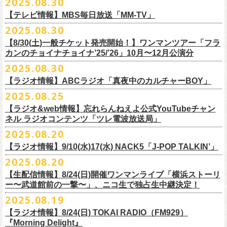
2025.08.30
うような、感動というもののさらに向こう側へ突き抜けていくような、
様々なアイテムが全16種類。ぜひお楽しみください！
サイズ：160（バニラのみ） / S / M / L / XL / XXL
【 受付期間 】
2月21日(土) 別府Copper Ravens 16:30/17:00
うつみようこ(vo)
素晴らしく爽快なライブだった。
＜製品サイズ＞
【テレビ情報】MBS毎日放送「MM-TV」
◆コンビニ(番号端末式)・銀行ATM・ネットバンキング決済
2月22日(日) 福岡CB 15:30/16:00
真城めぐみ(vo)
ライブの1曲目を飾ったのは、今年リリースの最新アルバム『正しい哺乳
160 ： 身丈62cm / 身幅46cm / 肩幅40cm / 袖丈18cm
9月22日(月) 17:00 ～ 9月27日(土) 22:59まで
2025.08.30
2月24日(火) 豊橋Club KNOT 18:30/19:00
中森泰弘(g)
■
9月
1日(月)27:20〜
MBS毎日放送「MM-TV」
類』収録の“少年卓球”。開演時間が来て、会場の照明が落ちて真っ暗にな
S ： 身丈65cm / 身幅49cm / 肩幅42cm / 袖丈19cm
◆クレジットカード決済
2月28日(土) 新潟GOLDEN PIGGS BLACK 16:30/17:00
【8/30(土)一般チケット発売開始！】ワンマンツアー「フラ
奥野真哉(key)
＊グレートマエカワ インタビューOA
り、照明が点滅しはじめ、野性的なビートが鳴り響く登場SE“Eeyo”が流
M ： 身丈69cm / 身幅52cm / 肩幅46cm / 袖丈20cm
9月22日(月) 17:00 ～ 9月30日(火) 22:59まで
3月1日(日) 金沢AZ 15:30/16:00
カンのチョイナチョイナ’25/’26」10月〜12月公演分
クハラカズユキ(dr)
※
リピート放送；
9/4(木)、9/5(金)、9/7(日)
れ出した瞬間から異様なほどの高揚感が会場を包み込み、そして竹安堅
L ： 身丈73cm / 身幅55cm / 肩幅50cm / 袖丈22cm
3月7日(土) HEAVEN’S ROCKさいたま新都心 16:30/17:00
チケット料金：前売 ¥5,500（税込／整理番号付／ドリンク代別途要）
2025.08.30
https://www.mbs.jp/mmtv/
一の目が醒めるようなギターから“少年卓球”が始まった瞬間に、もうこの
XL ： 身丈77cm / 身幅58cm / 肩幅54cm / 袖丈24cm
【 お届け 】
3月14日(土) 仙台darwin 16:30/17:00
※⾼校⽣以下は当⽇¥2,000 キャッシュバックします
#MMTV_mbs
日のフラカンの勝利は確定した――そんな気持ちになった。『正しい哺
【ラジオ情報】ABCラジオ「真夜中のカルチャーBOY」
XXL：身丈81cm / 身幅63cm / 肩幅57cm / 袖丈25cm
10月下旬発送予定
（当⽇年齢を証明できるもの（学⽣証、保険証など）のご提⽰
が必要と
10年ぶり2回目となる日本武道館公演『フラカンの日本武道館 Part2 〜
乳類』はこの10年をかけてフラカンが研ぎ澄ませてきたバンドサウンド
※上記サイズはあくまでも目安の寸法です
2025.08.25
チケット料金：¥5,200(税込/整理番号付/
ドリンク代別途要)
なります）
■8月30日(土) 、9月6日(土)、9月13日(土)
超・今が旬〜』を9月20日(土)
に開催するフラワーカンパニーズが、
今年1
とメッセージ性が高次元で結晶化した大傑作だが、その中でも、“少年卓
※全公演、高校生以下は当日¥2,000 キャッシュバック(当日年齢を証明で
【ラジオ&web情報】忘れらんねえよ公式YouTubeチャン
※チケットにスタンディングの記載がありますが、
当日は椅子あり自由
深夜2:00〜3:00 ABCラジオ「真夜中のカルチャーBOY」
月より月１配信のYouTube番組『月刊フラカン武道館 Part2』をスター
先行配信しておりました「ただいま実演中/ピュアな匂いがチョイナチョ
球”はポップで疾走感があり、初めてロックで高揚した瞬間をギュッと思
ネル ラジオコンテンツ「ツレ電波放送局」
きるもの(学生証、
保険証など)のご提示が必要となります)
席でのご案内となります。
※グレートマエカワ インタビューOA
ト、番組スタート直前スペシャルのvol.
0としてスキマスイッチ、第１回
イナ」を急遽CD化、ライブ会場にて販売がスタート！
い出させるような楽曲だ。10年ぶりの武道館とライブの1曲目を飾るに相
一般チケット発売日：
2025.08.20
券売状況により、
当日券でのご来場のお客様に後方にてスタンディン
https://abcradio.asahi.co.jp/mayoboy/
目のゲストとしてTHE COLLECTORSの加藤ひさし(vo)と古市コータロー
ぜひお手元に〜
応しい楽曲が最新アルバムに収められているという点で、今のフラカン
■8月25日(月)21:00公開
10/25〜12/22公演＞8月30日(土)
グをお願いする
場合もございます
(
g)、第２回目にHump Back、第３回目はスターダスト☆レビューの根本
の絶好調ぶり、そして、この10年間のフラカンが歩んだ道のりの豊かさ
【ラジオ情報】9/10(水)17(水) NACK5「J-POP TALKIN’」
忘れらんねえよ公式YouTubeチャンネル ラジオコンテンツ「ツレ電波放
1/17〜3/14公演＞10月18日(土)
＊2/21＠大分公演のみ＞10月25日(土)
一般チケット：発売中
要、
第４回目は南海キャンディーズの山里亮太、
第５回目は筋肉少女帯
◎31st single「ただいま実演中/ピュアな匂いがチョイナチョイナ」
を感じずにはいられない。
送局」
2025.08.20
■9月10日(水)、17日(水) 24:00～24:30 NACK5「J-POP TALKIN’」
https://flowercompanyz.com/live/2025/06/18/8686
の大槻ケンヂ、
第６回目はBRAHMANのボーカル・TOSHI-LOW、
第７回
価格：1100円(税込)
他にも美しい情景を想起させる“アメジスト”や“ミント”、下世代へのメッ
第10回ツレ：フラワーカンパニーズ 鈴木圭介/グレートマエカワ
【生配信情報】8/24(日)開催ワンマンライブ「横浜ストーリ
詳細：
https://flowercompanyz.com/live/2025/08/12/8752
＊鈴木圭介、グレートマエカワ ゲスト出演
問い合わせ：JAILHOUSE TEL:052-936-6041
https://www.jailhouse.jp/
目はラッパー・シンガーソングライターのNovel Core、そして８回目に四
収録曲:
セージを歌う“履歴書”、長い旅路を歩き続けるバンドの生き様を伝える“ハ
https://youtu.be/BIya9VH0ZOI
ー〜武道館前の一撃〜」、ニコ生で独占生中継決定！
https://www.nack5.co.jp/program/j-pop_talkin/
星球を招きお届けしてきた今番組（
全回アーカイブ配信中）。
1.ただいま実演中
イエース”（この曲の演奏時には、ステージセットとして、実際に60万キ
2025.08.19
2.ピュアな匂いがチョイナチョイナ
ロ以上を走行したというバンドの先代ハイエースが登場した）、キャッ
番組最終回となる今回は、フラカンメンバー4人による「
武道館直前スペ
価格：1100円(税込)
【ラジオ情報】8/24(日) TOKAI RADIO（FM929）
チーなサウンドとモチーフの中に現代社会や人間への批評眼を忍び込ま
シャル」を9月17日(水)21:
『Morning Delight』
00より生配信決定！
せた“ラッコ！ラッコ！ラッコ！”……この10年で生まれた多彩な楽曲たち