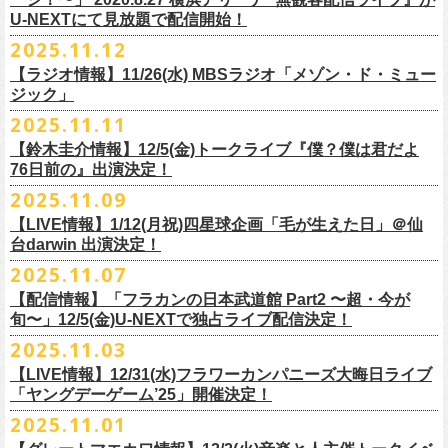
【当日】￥4500 (+2D)
1-4）
3日目12/28(日)、”年忘れ‼ レディクレSP 第3夜『レディクレ初参！フラ
U-NEXTにて見放題で配信開始！
12/21(日)、22(火)に開催するフラワーカンパニーズ ワンマンツアー「フ
【ホスト】MANABE “MR.PAN” TAKA SHI (THE NEATBEATS)／OKUNO
開催時間及び入場料：
カンとスキマのスペシャルバンド＜ザ・
ライターズ＞ ！』”と題し、スペ
ラカンのチョイナチョイナ’25/’26」の京都公演であり、年末恒例
磔
磔
2デ
2025.11.12
SHIN YA (SOUL FLOWER UNION)
2月6日（金）16:00～22:00, 前売り900円 当日1,200円
シャルなステージをお届けします！
イズの生配信が決定！
【ラジオ情報】11/26(水) MBSラジオ「メゾン・ド・ミュー
【お客様】増子直純 (怒髪天)／グレートマエカワ (フラワーカンパニーズ)
2月7日（土）11:00～21:00, 前売り1,200円 当日1,500円
どうぞお楽しみに〜
ジック」
【チケット発売】イープラス
2月8日（日）11:00～19:00, 前売り1,100円 当日1,400円
毎年恒例、ほぼ被りなしの京都磔磔2days、
お得になる2days通し視聴チ
鈴木圭介57歳の誕生日に恵比寿
LIQUIDROOMNにてワンマンライブ開催
2025.11.11
【イープラスURL】
https://eplus.jp/sf/detail/4446640001-P0030001
◎「FM802 ROCK FESTIVAL RADIO CRAZY 2025」
ケットの販売もあり！
■11月26日(水)深夜25:30〜 MBSラジオ「メゾン・ド・ミュージック」
決定！
【チケット発売日】12/6 10:00〜
【鈴木圭介情報】12/5(金)トークライブ『僕？僕は君だよ
チケット：
https://eplus.jp/sf/
detail/4430060001-P0030001
LIVE HOUSE Antenna -BEYOND ZERO Garage-
アーカイブ視聴も両日12/30(火)23:59まで可能です（
チケットのご購入は
＊鈴木圭介、グレートマエカワが11月の４週目パーソナリティを担当
76日前の』出演決定！
＊椅子席となります
12月28日(日)16:35〜 -
同日19:00まで）。
https://www.mbs1179.com/mm/
◎フラワーカンパニーズ・ワンマンライヴ
「フラカンの日本武道館 Part2 〜超・今が旬〜」の映像作品が
出店ビール会社：
年忘れ‼ レディクレSP 第3夜
2025.11.09
〜鈴木圭介誕生日「初めまして、57歳」〜
12/5(金)19:00よりU-NEXTにて配信されることを記念して、過去のライブ
渥美半島醸造
『レディクレ初参！フラカンとスキマのスペシャルバンド＜ザ・
ライタ
視聴チケット発売スタート！
【LIVE情報】1/12(月祝)四星球企画「毛が生えた日」＠仙
日時：2026年4月30日(木) 開場18:15／開園19:00
映像４作品が同じくU-NEXTで配信決定！
ISEKADO
ーズ＞ ！』
どうぞ、お楽しみに！
台darwin 出演決定！
会場：恵比寿
LIQUIDROOM
West Coast Brewing
出演：ザ・ライターズ（フラワーカンパニーズ＋スキマスイッチ）
チケット料金：前売り¥5,700(税込/整理番号付/ドリンク代別途要) *記念バ
2025.11.07
先日配信された「フラカンの横浜アリーナ -リモートライヴ編- 〜生き続
OGA BREWING
イベントオフィシャルサイト：
https://radiocrazy.fm/
◎フラワーカンパニーズ ワンマンツアー「フラカンのチョイナチョイ
ッヂ付
けてる事は最大のメッセージ！〜」 2020.8.27 横浜アリーナ *無観客配信
【配信情報】「フラカンの日本武道館 Part2 〜超・今が
オラホビール
「フラカンの日本武道館 Part2 〜超・今が旬〜」の映像作品が
ナ’25/’26」
JUN SKY WALKER(S) TOUR 2026 “READH TO GO”の対バンシリーズ＜
一般チケット発売日：2026年3月15日(日)10:00
旬〜」12/5(金)U-NEXTで独占ライブ配信決定！
ライブに続く第2弾として、
「フラカンの日本武道館 Part2 〜超・今が旬〜」の映像作品が
Kakegawa Farm Brewing
12/5(金)19:00よりU-NEXTにて配信されることを記念して、
過去のライブ
12月21日(日) 開場15:30/開演16:00 〜竹安56〜 ＊会場チケット完売
狼煙上がる時＞7/12(日)名古屋公演にフラワーカンパニーズの出演が決定
ネクストロード 03-5114-7444（平日14:00〜18:00）
本日11月27日(木)正午より『フラワーカンパニーズ「ゾロ目だョ全員集
12/5(金)19:00よりU-NEXTにて配信されることを記念して、過去のライブ
2025.11.03
KANKIKU BREWERY
映像４作品が同じくU-NEXTで配信決定！
12月22日(月) 開場18:30/開演19:00 フラカンのロックンロール大会 ＊
しました！
合!〜フラカン33年、野音99年〜」2022.9.23 日比谷野外大音楽堂』の配
映像４作品が同じくU-NEXTで配信決定！
京都醸造
会場チケット(5,200円) 残り僅か
【LIVE情報】12/31(水)フラワーカンパニーズ大晦日ライブ
信が開始しました！
CRAFT
BANK
第1弾として、本日11月20日(木)正午より『「フラカンの横浜アリーナ -リ
「ヤングデーゲーム’25」開催決定！
＊生配信詳細
◎JUN SKY WALKER(S) TOUR 2026 ”READH TO GO”＜狼煙上がる時＞
U-NEXT月額会員の方は、追加料金なくお楽しみいただけます。
先日配信された「フラカンの横浜アリーナ -リモートライヴ編- 〜生き続
CRAFT
BEER BASE
モートライヴ編- 〜生き続けてる事は最大のメッセージ！〜」
＜アーカイブ視聴期間：〜2025/12/30(火)23:59まで（※
2日間共通 ）＞
日時：2026年7月12日(日) 開場16:45/開演17:30
2025.11.01
けてる事は最大のメッセージ！〜」 2020.8.27 横浜アリーナ *無観客配信
CRAFTROCK BREWING
2020.8.27 横浜アリーナ *無観客配信ライブ』の配信が開始しました！
視聴チケット料金：
会場：名古屋Ellectric Lady Land