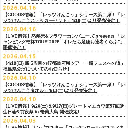
ー」の歌詞をデザインした「モンキーTシャツ」！
い。
証明できるもの（学生証、保険証など）
のご提示が必要となります）
チケット料金：全席指定¥3,500（税込） *未就学児童入場不可
hot.ne.jp/
☆オフィシャル先行☆
一般発売に先がけ、5/22(金)よりオフィシャル先行受付がスタート！
2026.04.16
≪受信可能ドメイン≫
l-tike.com
/
ent.
lawson.co.jp
一般チケット発売日：8月29日(土)
うつみようこ＆Yokoloco Band LIVE情報
チケット発売日：5月30日(土)10:00
5月15日(金)18:00 〜 5月24日(日)23:59
どうぞお見逃しなく！
4/30(木)恵比寿リキッドルーム公演より販売開始いたします！
＜お問合せ＞ローソンチケットインフォメーション
https:
//l-
【GOODS情報】「レッツけんこう」シリーズ第二弾！「レ
[オクノシンヤ(key)クハラカズユキ(ds)グレートマエカワ(b)竹安堅一(g)う
プレイガイド：チケットぴあ
https://t.pia.jp/
https://w.pia.jp/s/hosomichi26ofs/
tike.com/contact/
ッツけんこうステッカーセット」4/18(土)より発売決定！
つみようこ (vo.g)]
お問い合わせ：ell.SIZE 052-211-3997
＊本公演のチケットはチケット不正転売禁止法の対象となる「特定興行
◎「monobright TAIBAN Series 2026 〜SECOND PRIMAL〜」
2026.04.16
Electric Lady Landホームページ ＞
https://www.ell.co.jp/
入場券」となります
「レッツけんこう」シリーズ第二弾！ステッカーセットの発売が決定！
日時：2026年10月16日(金) 開場18:00/開演19:00
・6月5日(金) ＠名古屋TOKUZO
※本イベントはトークイベントです。当日はライブパフォーマンスはご
【LIVE情報】怒髪天&フラワーカンパニーズ presents 「ジ
4/18(土)SaToMansion 10th anniversary festival【南部事変 2026】公演よ
会場：恵⽐寿LIQUIDROOM
*ワンマン
ざいません。
ャンピング乾杯TOUR 2026 “オレたち足腰お達者くらぶ”」
◎「ロックのほそ道2026 〜15th Anniversary Special〜」
り販売開始いたします！
出演：モノブライト / フラワーカンパニーズ
18:30open 19:30start
開催決定！
「フォークの爆発2026 ミニマル巡業 〜うたとギターとコーラスと〜」
日時：2026年8月29日(土) 16:00 / 17:00
チケット料金：前売5,500円(税込/ドリンク代別/整理番号付)
京都のアイドルグループ・きのホ。の主催企画「THE 京月観」7/7(火)＠
予約￥5,000 当日￥5,500
編、長野での開催が決定！
2026.04.15
会場：ゼビオアリーナ仙台
一般チケット発売日：7月11日(土)
京都磔磔にフラワーカンパニーズの出演が決定！
https://www.tokuzo.com/2026Jun/20260605
出演：阿部真央 / クリープハイプ / Spitz / フラワーカンパニーズ（五十
2020年開催した「フラカンの横浜アリーナ」から続く＜フラカンの横浜
問い合わせ：ディスクガレージ https://info.diskgarage.com
【4/19(日) 鶴 5周⽬の47都道府県ツアー「鶴フェスへの道」
◎「フォークの爆発2026 ミニマル巡業 〜うたとギターとコーラスと〜」
音順）
ストーリー＞シリーズ、
福島県公演についてのお知らせ】
本日5月13日20:00から、チケットの先行抽選予約の受付もスタート！
◎「着ぐるみラッコのマグカップ」
・6月5日(土) ＠名古屋TOKUZO
※ミニマル巡業とは『
新たな試みとして歌とアコースティックギター一
料金：アリーナスタンディング￥10,000(税込・ブロック指定・入場整理
今年も8月23日(日)F.A.D YOKOHAMAにて開催決定！
＊オフィシャル先行受付＊
どうぞお見逃しなく！！
価格：￥2,000(税込）
2026.04.10
*ゲストあり：EDDIE（the 原爆オナニーズ）森田裕(バレーボールズ)
本とコーラスと小
今週末に出演を予定しておりました
物の楽器などで構成するライヴ』です
番号付)、スタンド指定席：￥10,000(税込)、車椅子席：￥11,000(税込)
期間：2026年5⽉22⽇(⾦) 18:00〜2026年5⽉31⽇(⽇) 23:59
カラー：グリーン , ホワイト
【GOODS情報】「レッツけんこう」シリーズ第一弾！「レ
17:00open 18:00start
日時：7/14(火) 開場18 : 30/開演19 : 00
お問い合わせ：ノースロードミュージック TEL 022-256-1000（営業時
◎「横浜ストーリー2026」
受付URL：
https://l-tike.com/monobright/
◎きのホ。presents「THE 京月観」vol.4
素材 ： ポリプロピレン
ッツけんこうタオル」4/11(土)より発売決定！
予約￥5,000 当日￥5,500
会場：
■2026年4月19日（日） 鶴 5周⽬の47都道府県ツアー「鶴フェスへの道」
長野
BAR THREE
間 平日11:00〜16:00）
日時：8月23日(日)Open 15:30 / Start 16:00
日時：2026年7月7日(火) 18:00 OPEN/18:30 START
サイズ：直径 約82mm × 高さ 約92mm
https://www.tokuzo.com/2026Jun/20260606
2026.04.10
チケット料金：4,800円（税込/整理番号付/ドリンク代別） ※高校生以下
福島県公演
HP:
https://rocknohosomichi.com
会場：神奈川・F.A.D
YOKOHAMA
会場：京都磔磔
容量／約340ml
お待たせしました、「レッツけんこう」シリーズの発売が決定！
は当日¥2,000キャッシュバック（
会場：福島県・OUTLINE 出演：鶴 / フラワーカンパニーズ
当日年齢を証明できるもの（学生証、
Instagram:
https://www.instagram.com/hosomichiofrock/
チケット料金：前売￥5,200（税込/整理番号付/
ドリンク代別）
【LIVE情報】9/26(土)＆9/27(日)グレートマエカワ第57回誕
出演：フラワーカンパニーズ / きのホ。
本体重量／約92g
第一弾として、「レッツけんこうタオル」が完成！
・6月7日(日)「Rainbow Hill 2026」」＠大阪 服部緑地・野外音楽堂
保険証など）
のご提示が必要となります）
X:
https://x.com/hosomichiofrock
生日会&前夜祭 in 奄美大島 開催決定!
※高校生以下は当日￥2,000キャッシュバック （当日年齢を証明できるも
チケット料金：¥4,800 (ドリンク代別途)
耐熱温度：140℃
4/11(土)「フラカンと行くザ50回転ズの故郷巡りツアー！」＠出雲アポロ
*イベント出演
一般チケット発売日：5月23日(土)
につきまして、鶴のオフィシャルサイトでお知らせがありましたとお
の(学生証、保険証など)
のご提示が必要となります）
2026.04.03
＊チケット先行抽選受付： 5/13(水)20:00~ 5/26(M火)23:59
耐冷温度：-40℃
公演より販売開始いたします！
開場/開演11:00 – 終演18:30予定
問い合わせ：長野CLUB JUNK BOX
り、延期となりました。
一般発売日:6月27日(土)
https://w.pia.jp/t/kinopo-
thekyogetsukan/
※ やわらかい乳白色と独特の透け感のあるマグカップです。
【LIVE情報】サンボマスター「ロックンロール デスティネ