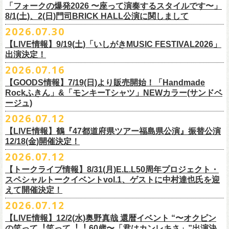
＠F.A.D YOKOHAMA 公演より販売開始致します。
「フォークの爆発2026 〜座って演奏するスタイルです〜」
8/1(土)、2(日)門司BRICK HALL公演に関しまして
こちらのグッズの売上全額を被災地復興など様々な支援を必要とされて
2026.07.30
令和8年熊本地震で被災された皆様には心よりお見舞い申し上げます
いる場所に寄付させていただきます。
【LIVE情報】9/19(土)「いしがきMUSIC FESTIVAL2026」
一日も早い復興、安全、安心が戻りますことを心よりお祈り申し上げま
支援金の寄付先、金額等につきましては、都度フラワーカンパニーズオ
出演決定！
す
フィシャルサイトにて改めてご報告致します。
2026.07.16
今週末8/1(土)、2(日)門司BRICK HALLにて予定しております「フォーク
皆さまのご安全と心身のご健康、被災地の一日も早い復旧・復興を心よ
【GOODS情報】7/19(日)より販売開始！「Handmade
の爆発2026 〜座って演奏するスタイルです〜」公演に関しまして、
Rockふきん」&「モンキーTシャツ」NEWカラー(サンドベ
りお祈り申し上げます。
本日現在開催させていただく予定です。
ージュ)
2026.07.12
7/19(日)「フォークの爆発2026 〜座って演奏するスタイルです〜」＠有
まだ九州地方では余震が続き、交通機関が麻痺している状況を鑑み、
【LIVE情報】鶴『47都道府県ツアー福島県公演』振替公演
楽町I’M A SHOW 公演より、またまたNEWグッズが登場！
もしチケットをお持ちの方で今回の公演へのご来場が難しい方につきま
12/18(金)開催決定！
エプロンからスタートした新たな企画「Handmade Rock」シリーズ第二
して、
2026.07.12
弾、「Handmade Rockふきん」の販売が決定！
そのまま未使用のチケットをお持ちいただけましたら、
延期となっておりました鶴『47都道府県ツアー福島県公演』の振替公演
そして、絶賛販売中の「モンキーTシャツ」にサンドベージュのボディに
【トークライブ情報】8/31(月)E.L.L50周年プロジェクト・
1年間（2027年8月まで）九州地方で今後発表されるワンマンツアー、ラ
が決定しました。
グリーンのプリントが夏らしいNEWカラーが追加！
スペシャルトークイベントvol.1、ゲストに中村達也氏を迎
イブで有効とさせていただきます。
合わせて、
振替公演にご来場が難しい方へ、
払い戻しのご案内もござい
ぜひチェックしてくださいね！
えて開催決定！
手続きなどは特にありませんが、入場整理番号のみ無効となりますこと
ますので、以下ご確認をお願い致します。
2026.07.12
（入場順最後のご案内となりますこと）、
何卒ご了承いただけますと幸いです。
＜延期日程＞
【LIVE情報】12/2(水)奥野真哉 還暦イベント “〜オクピン
■2026年4月19日（日） 鶴 5周⽬の47都道府県ツアー「鶴フェスへの道」
の笑って︕笑って︕︕ 60歳〜「君はカンレキさ」”出演決