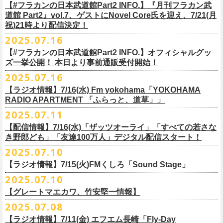
開中のフラカンの楽曲全曲レビュー企画「
フラカンの音楽目録」でボー
ください
◎｢802 Jungle Attack Vol.6 -フラカン武道館壮行会-｣
チケット発売日：9月27日(土)
【#フラカンの日本武道館Part2 INFO.】『月刊フラカン武
【お問い合わせ】
YOKOHAMA
1月17日(土) 長野CLUB JUNK BOX 16:30/17:00
ゲスト：TOSHI-LOW（BRAHMAN）
※上記サイズはあくまでも目安の寸法です
6 夜空の太陽
カル・
北島康雄をプロのライター陣に交じってreviewerに抜擢す
るなど、
https://www.tfm.co.jp/manyuki/
日時：9月2日(火)18:15 OPEN / 18:45 START
道館 Part2』vol.7、ゲストにNovel Core氏を迎え、7/21(月
プレイガイド：
SLUSH-PILE. 03-6451-0554
配信日時：8月24日（日）16:00 START（10分前より準備開始）
1月18日(日) 千葉LOOK 15:30/16:00
https://youtu.be/Z9wrtIqELqE
mc
四星球に対しての信頼度が絶大なフラカンメンバー。
とにかくお互いへ
祝)21時より配信決定！
会場：大阪 GORILLA HALL OSAKA
https://eplus.jp/sf/detail/
4383810001-P0030001
視聴URL：
https://live.nicovideo.
jp/watch/lv348512764
1月24日(土) 高知X-pt. 16:30/17:00
7 馬鹿の最高
の思いが溢れる1時間！
出演：
2025.07.16
＊本ライブの一部はプレミアム会員限定視聴となります。
1月25日(日) 広島SECOND CRUTCH 15:30/16:00
■vol.7
8 最高の夏
フラワーカンパニーズ
＊
全編視聴をご希望のかたはプレミアム会員にご登録（月額790円）をお
【#フラカンの日本武道館Part2 INFO.】オフィシャルグッ
1月27日(火) 四日市CLUB CHAOS 18:30/19:00
ゲスト：Novel Core
9 友達100万人
8月20日(水)21:00よりプレミア配信されます。
Conton Candy
願い致しま
す。
ズ一挙公開！ 本日より事前通販受付開始！
1月31日(土) 札幌近松 16:30/17:00
https://www.youtube.com/watch?
v=I8Zw-h9Anxg
10 ミント
TOSHI-LOW
＊タイムシフト視聴期間：2025年9月7日まで
2月4日(水) 下北沢シェルター 18:30/19:00
2025.07.16
11 ハイエース
開催を約１ヶ月後に控えたフラカンの日本武道館公演のチケットは
絶賛
ヒグチアイ
本番組はプレミアム会員の方ならタイムシフト視聴期間中に何度で
も、
2月14日(土) 大阪バナナホール 16:30/17:00
■vol.8
12 深夜高速
発売中！
【ラジオ情報】7/16(水) Fm yokohama「YOKOHAMA
MC：加藤真樹子（#FM802）
放送終了後に視聴することができます。 一般会員の方の場合は事前予約
2月15日(日) 岡山ペパーランド 15:30/16:00
ゲスト：四星球
mc
RADIO APARTMENT 「ふらっと、道草」」
合わせてお見逃しなく！
チケット発売スタート！
をする事で期間内にタイムシフト視
聴が可能ですが、リアルタイム視聴
2月21日(土) 別府Copper Raven 16:30/17:00
https://www.youtube.com/watch?
v=kVfyzG-tjOs
13 履歴書
2025.07.11
▼詳細はこちら
の際と同様、
全編の視聴にはプレミアム会員への加入が必要になりま
■7/16(水)22:00
～
23:30 Fm yokohama「YOKOHAMA RADIO
2月22日(日) 福岡CB 15:30/16:00
14 感情七号線
https://funky802.com/site/pickup_detail/7941
【配信情報】7/16(水)「ザッツオーライ」「すべての若さな
す。
APARTMENT
「ふらっと、道草」」
2月24日(火) 豊橋Club KNOT 18:30/19:00
15 星のブルペン
＜番組情報＞
き野郎ども」「友達100万人」デジタル配信スタート！
DJ:NakamuraEmi
2月28日(土) 新潟GOLDEN PIGGS BLACK 16:30/17:00
16 日々のあぶく
『月刊フラカン武道館 Part2』
ーーーーーーーーーーーーーーーーーーーーーーーーーーー
2025.07.10
https://www.fmyokohama.co.jp/
program/yra_furatto_michikusa
3月1日(日) 金沢AZ 15:30/16:00
17 虹の雨あがり
■vol.8
「HESOKURI」に収録「ザッツオーライ」「すべての若さなき野郎ど
◎「横浜ストーリー 〜武道館前の一撃〜」
＊鈴木圭介、グレートマエカワ コメントOA
3月7日(土) HEAVEN’S ROCKさいたま新都心 16:30/17:00
mc
【ラジオ情報】7/15(火)FMくしろ「Sound Stage」
7/23(水)よりSpotifyでフラワーカンパニーズのプレイリスト企画がスター
ゲスト：四星球
も」「友達100万人」が、7/16(水)より各音楽サービスにてデジタル配信
日時：8月24日(日)Open 15:30 / Start 16:00
3月14日(土) 仙台darwin 16:30/17:00
18 行ってきまーす
ト！
8月20日(水)21:00〜配信
スタート！
2025.07.10
会場：神奈川・F.A.D YOKOHAMA
■7月15日(金) 19:00〜 FMくしろ「Sound Stage」
19 ラッコ！ラッコ！ラッコ
本番URL：
同日リリースの新曲「ただいま実演中 / ピュアな匂いがチョイナチョイ
https://www.youtube.com/
watch?v=kVfyzG-tjOs
【グレートマエカワ、竹安堅一情報】
会場チケット：完売
＊鈴木圭介、グレートマエカワ コメントOA！
チケット料金：¥5,200(税込/整理番号付/
ドリンク代別途要)
20 人は人
①特設サイト
https://flowercompanyz.mixlist.app/
にて10曲をセレクトし
ナ」と合わせて、プリアドプリセーブが可能です。
※再放送：7月18日(金)15:00〜
2025.07.08
※全公演、高校生以下は当日¥2,000 キャッシュバック(当日年齢を証明で
21 最後にゃなんとかなるだろう
てプレイリストを作成
＊アーカイブ配信中！
ぜひお楽しみください！
きるもの(学生証、
保険証など)のご提示が必要となります)
富山MAIRO 25周年記念ライブにフラワーカンパニーズの出演が決定！
22 白眼充血絶叫楽団
【ラジオ情報】7/11(金) エフエム長崎「Fly-Day
②
#フラカンプレイリスト
をつけてXでシェア
■vol.0 番組スタート直前スペシャル