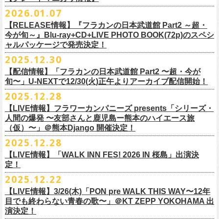
※販売ページは、2月21日0時以降に表示されます。ご了承ください。
S ： 身丈66cm / 身幅55cm / 肩幅52cm / 袖丈21cm
6/11(木)香川・高松燦庫(sanko) 18:30/19:00 問：燦庫-
問い合わせ：
G.I.P.
https://www.gip-web.co.jp/t/info
本とコーラスと小
2026.01.07
物の楽器などで構成するライヴ』です
M ： 身丈70cm / 身幅58cm / 肩幅55cm / 袖丈23cm
◎STUDIO 841 PRESENTS LIVE 2026-1「前ベン」
SANKO-/TOONICE
・5月31日(日) 開場 15:30 / 開演 16:00
日時：6/28(日) 開場15:30/開演16:00
注意事項
L ： 身丈74cm / 身幅61cm / 肩幅58cm / 袖丈25cm
【RELEASE情報】『フラカンの日本武道館 Part2 ～超・
【公演日】2026/2/7 (土)
6/13(土)三重・鳥羽水族館 18:15/18:45 問：ネクストロード
ーーーーーーーーーーーーーー
4月5日(日) 友部正人さんとの２マンライブ＠熊本Djangoの一般発売日に
会場：岐阜柳ヶ瀬ANTS
会場：札幌musica hall cafe
※営利目的のチケットの転売は固くお断り致します。転売チケットは入
XL ： 身丈78cm / 身幅64cm / 肩幅61cm / 袖丈27cm
今が旬～』Blu-ray+CD+LIVE PHOTO BOOK(72p)のスペシ
【開場/開演】16:30/17:00
チケット料金：4,800円（税込/整理番号付/ドリンク代別）
＊【オフィシャルサイト先行】
つきまして、
出演：フラワーカンパニーズ/SCOOBIE DO
チケット料金：4,800円（税込/整理番号付/ドリンク代別）
場をお断りする場合もあり
ャルパッケージで発売決定！
※上記サイズはあくまでも目安の寸法です
【会場】スタジオ841 埼玉県大里郡寄居町寄居1010
※6/13＠鳥羽はドリンク代なし
受付期間：
4/4(
土
)21:00
～
4/30(
木
)23:
59
◎「オクノマサヒコ Japan Tour2026初夏の陣〜奥野還暦イヤー記念
当初2月7日(土)でご案内しておりましたが、諸事情により、
チケット料金：前売り¥5.200(税込/D別/整理番号付)
※高校生以下は当日¥2,000キャッシュバック（
当日年齢を証明できるも
ますのでご注意ください。
2025.12.30
【出演】湯川トーベン、グレートマエカワ
※高校生以下は当日¥2,000キャッシュバック（
当日年齢を証明できるも
受付
URL
：
‘
https://eplus.jp/
sambomaster/
祭〜」
2月11日(水祝)からの発売に変更となりました。
一般チケット発売日：2026年3月8日(日)
の（学生証、保険証など）
のご提示が必要となります）
※撮影・録音・録画などは禁止とさせていただきます。また開場時のご
【チャージ】￥4,000
【配信情報】「フラカンの日本武道館 Part2 〜超・今が
の（学生証、保険証など）
のご提示が必要となります）
枚数制限
ご予定していただいた皆さまにはご迷惑おかけしますが、何卒宜しくお
プレイガイド：
一般チケット発売日：3月28日(土)
自分の席以外の席取りは
【予約】
旬〜」U-NEXTで12/30(火)正午よりアーカイブ配信開始！
一般チケット発売日：3月8日(日)10:00
・ライブハウス公演：お
1
人様
1
公演につき
1
枚まで
＊5/15(金)大阪ムジカジャポニカ
願い致します。
イープラス
お問い合わせ : 浮雲社中
contact@ml.ukigmo.org
ご遠慮ください。
https://www.facebook.com/p/%E3%82%B9%E3%82%BF%E3%82%B8%
プレイガイドなど詳細はライブページにてご確認ください
当落結果：
2025.12.28
5/2(
土
)13:00
予定
DJ&LIVE オクノマサヒコ
2024年9月に荻窪TOP BEAT CLUBでフラワーカンパニーズ＆うつみよう
問い合わせ：柳ヶ瀬アンツ
http://www.
ants69.com/information.html
※マスクの着用は任意となりますが、過度な発声や他のお客様のご迷惑
E3%82%AA%EF%BC%98%EF%BC%94%EF%BC%91-
https://flowercompanyz.com/live/2026/01/30/8956
入金期限：
5/4(
月
)21:00
(奥野真哉、グレートマエカワ)
◎フラワーカンパニーズ presents 「シリーズ・人間の爆発 〜
友部
さん
と
こ＆YOKOLOCO BAND合同企画として初開催、昨年は毎年恒例のフラワ
となる声量はお控えく
【LIVE情報】フラワーカンパニーズ presents「シリーズ・
61550212223544/
発券開始日：各公演日
10
日前～
ゲストDJ:45CLUB（mic&VITON6969）
鹿児島ー熊本のハイエース旅〜」
ーカンパニーズ主催イベント「DRAGON DELUXE」の特別編として11月
人間の爆発 〜友部さんと鹿児島ー熊本のハイエース旅
ださい。
＊追加された6/28(日)札幌公演は3/28(土)からの発売になります
ーーーーーーーーーーーーーー
18:00〜
日時：2026年4月5日(日) 開場14:30 開演15:00
（仮）〜」＠熊本Django 開催決定！
に名古屋DIAMOND HALで行ったスペシャル企画「俺たちのザ・ベストテ
※飲食を伴うイベントのため、公演当日、体調不良や発熱症状のある方
¥3,000(ドリンク別)
会場：熊本Django
ン」。
は、来場をご遠慮いただ
2025.12.28
◎「まいう〜ロックフェス2026」
6/28(日) 札幌musica hall cafe 開場15:30/開演16:00 問：浮雲社中
整理番号あり
出演：フラワーカンパニーズ、
友部
正人
1978年〜1989年まで放送されていた伝説の歌番組【ザ・ベストテン】の
きますようお願いいたします。
【LIVE情報】「WALK INN FES! 2026 IN 桜島」出演決
【公演日】2026/2/10 (火)
チケット料金：4,800円（税込/整理番号付/ドリンク代別）
U25(25歳以下〜入場ラスト・要証明)¥2,000(D別）
チケット料金：5200円（税込/ドリンク代別/整理番号付）
トリビュート企画として、誰もが口ずさめる当時ヒットした歌謡曲のみ
※ミュージシャンによるトークイベントですが、音楽の話は一切いたし
定！
【開場/開演】18:30/19:00
※高校生以下は当日¥2,000キャッシュバック（
当日年齢を証明できるも
2/28 19時よりこちらのフォームで予約開始！
一般チケット発売日：2026年2月11日(水祝)10:00
で全て構成するカヴァーライヴとなる今企画。同時代に音楽に目覚めた
ませんのでご了承ください。
2025.12.22
【会場】荻窪 TOP BEAT CLUB
の（学生証、保険証など）
のご提示が必要となります）一般チケット一
https://musicaja.info/11920
釜石市民ホール TETTOで開催される「Mobstyles presents
プレイガイド：イープラス
バンドマンたちが数々の昭和歌謡曲へのリスペクトを全身全霊でぶつけ
【出演】オーバーオールズ（石塚英彦、三宅伸治、グレートマエカワ、
般チケット発売日：3月28日(土)10:00
【LIVE情報】3/26(木)「PON pre WALK THIS WAY〜12年
KOKOKARA」にフラワーカンパニーズの出演が決定！
問い合わせ：熊本Django
る、そのスペシャルなステージの噂は各所に拡がり、次回への熱望の声
公演に関するお問い合わせ 新宿ロフトプラスワン 03-3205-6864
石塚幸作）／GSK／どんぐりパワーズ／工膝わたる（THE NUGGETS）
目でも終わらない青春の歌〜」＠KT ZEPP YOKOHAMA 出
フラワーカンパニーズのアコースティック企画「
フォークの爆発2026」
＊5/16(土)広島bar edge
本日よりオフィシャル先行の受付もスタート！
を受け、「俺たちのザ・ベストテン2026」の開催が決定！
主催：音楽と人編集部 https://ongakutohito.com/
【前売】￥5,000 ( +1D)
演決定！
の開催が決定！
DJ&LIVE オクノマサヒコ
東日本大震災から15年、新たなスタートを応援するイベント、ぜひお待
トークイベント〈第11回！ 僕たち、プロ野球大好きミュージシャンで