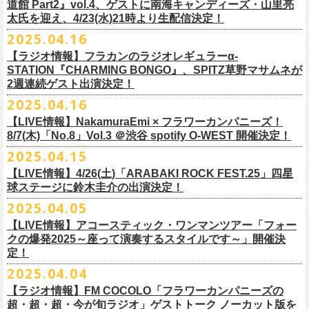
道館 Part2』vol.4、ゲストに南海キャンディーズ・山里亮
問い合わせ：松阪M’AXA
・近隣店舗・近隣の施設・お客様へご迷惑となりますので、施設内外・
12月6日(土) 宇都宮HEAVEN’S ROCK VJ-2 16:30/17:00
◎TALK LIVE「ハルキとジョーとベースと猫と〜グレートなゲストと共
プレGOODS第四弾となる「フラカンの日本武道館 Part2 pre フェイスタ
のライブ、本編の最後に演奏された“東京タワー”のポエトリー調の部分
で開催される「ADAM at presents ADAM FEST2025 supported by
文に氏名、住所、貼っていただく（置いていただく）場所（できました
太氏を迎え、4/23(水)21時より生配信決定！
著者プロフィール
会場内外でのアーティストの入待ち、出待ち等の待機行為はご遠慮下さ
12月7日(日) 水戸LIGHT HOUSE 15:30/16:00
に〜」
オル」が完成！
で、体をぐっと鈴木圭介がいる方に向けて、まるで鈴木の呼吸を深く感
Recruiting Management」にフラワーカンパニーズの出演が決定！
ら具体的に）、必要数（ポスター、フライヤーそれぞれ）、意気込みな
丹下京子（たんげ きょうこ）
2025.04.16
・8月3日(日)
い。
12月13日(土) 盛岡CLUB CHANGE WAVE 16:30/17:00
【出演】
また、ラバーバンドの新色「パープル × ブルー」も登場！
じ取るようにギターを弾く竹安堅一の姿を見ながら、やはり僕は「うた
◎ムジカジャポニカ19th後の祭スペシャル！『ムジカの渇望2025～うつ
フラワーカンパニーズは7月12日(土)の出演となります。
どメッセージを書いて下記アドレス宛てご応募ください。
名古屋生まれ名古屋育ち。愛知県立芸術大学デザイン科卒業。
峰岸塾修
会場：広島・福山grandsoulcafe Guns’
・受付終了した場合は当HPでお知らせさせていただくため、受付状況確
12月14日(日) 弘前KEEP THE BEAT 15:30/16:00
ヒライハルキ(The Birthday)
4/19(土)「正しい哺乳類ツアー2025」＠広島CLUB QUATTRO 公演より販
とは不思議なものだ。演奏という行為は不思議なものだ」と感じた。
みようこ&Yokoloco Band！2days』
【ラジオ情報】フラカンのラジオレギュラーα-
どうぞお楽しみに！
了。TIS会員。
TVCMプランナー兼イラストレーターを20年ほど続け、
そ
時間：Open 15:30 / Start 16:00
認のためのお電話でのお問い合わせは固くお断りいたします。
12月21日(日) 京都磔磔 15:30/16:00
ナガイケジョー(SCOOBIE DO)
売開始いたします。
STATION『CHARMING BONGO』、SPITZ草野マサムネが
いちにちめ〜8/19(火)
2020年開催した「フラカンの横浜アリーナ」から続く＜フラカンの横浜
の後フリーランスに。雑誌『イラストレーション』（玄光社）
The
チケット料金：前売 ¥5,500（税込／全自由・整理番号付／ドリンク代別
・イベントチケットの分配、転売、複製、譲渡、偽造行為は一切禁止と
12月22日(月) 京都磔磔 18:30/19:00
2週連続ゲスト出演決定！
ゲスト : グレートマエカワ(フラワーカンパニーズ)
高崎CLUB Jammer’sは中央銀座と呼ばれるアーケード街の先端にあるラ
https://t.livepocket.jp/e/musica819
◎「ADAM at presents ADAM FEST2025 supported by Recruiting
ストーリー＞シリーズ、
◎【２回目もみんなでつくろう「フラカンの日本武道館
Choice入選 （和田誠選）、『HBファイルコンペ』藤枝リュウジ特別賞、
途要）
させていただきます。それらの行為が発覚した場合は無効とさせていた
2026年
【日程】2025年7月9日(水)
イブハウスで、外観も内装も、昔のアメリカ映画に出てくるバーのよう
4/25~19時発売
2025.04.16
Management」
今年は「〜武道館前の一撃〜」というサブタイトルを付し、
7/25(金)〜7/27(日)＠
北海道釧路市幸町緑地・耐震岸壁 特設ステージにて
Part2」
『
講談社出版文化賞』さしえ賞、『TIS公募展』入選など。新聞、
書籍、
一般チケット発売日：5月25日(日)
だき、入場をお断りいたします。
1月17日(土) 長野CLUB JUNK BOX 16:30/17:00
【会場】三軒茶屋GrapeFruitMoon (
http://grapefruit-moon.com/
)
なレトロな雰囲気の空間である。開場時間の前から、入り口前にはライ
ふつかめ〜8/20(水)
日時：7月12日(土)7月13日(日) 開場10:30 開演11:30 ※フラワーカンパ
8/24(日)F.A.D YOKOHAMAにて開催することが決定！
開催される「SET YOU FREE IN KUSHIRO KIRI FESTIVAL 2025」 に
【LIVE情報】NakamuraEmi × フラワーカンパニーズ！
雑誌、パッケージ、広告、
webなど幅広いジャンルで活動中。俳句、落
今年結成20周年を迎えるThe Birthdayがクラブクアトロ4会場を廻るツア
プレイガイド：
・対象商品の営利・転売目的でのご購入は禁止しております。またイベ
1月18日(日) 千葉LOOK 15:30/16:00
“ポスター＆フライヤー大作戦～日本全国宣伝隊員大募集
【時間】OPEN18:30/START19:15
ブを待つ人だかりができていた。開演時間になり、まずステージ上にグ
https://t.livepocket.jp/e/musica820
ニーズの出演は7/12のみ
9/20(土)「フラカンの日本武道館 Part2 〜超・今が旬〜」まで１ヶ月を切
8/7(木)「No.8」Vol.3 ＠渋谷 spotify O-WEST 開催決定！
フラワーカンパニーズの出演が決定！
語、音楽、
海外ドラマが好き。
ー『Quattro×Quattro Tour’25』を開催、
イープラス
ント参加後、フリーマーケットサイト、フリマアプリ、インターネット
1月24日(土) 高知X-pt. 16:30/17:00
【料金】
今年1月より月１配信しているYouTube番組『月刊フラカン武道館
レートマエカワ、ミスター小西、竹安堅一が登場。そして少し間を鈴木
4/25~20時発売
～】
会場：静岡県浜松市浜名湖ガーデンパーク 屋外ステージ
ったタイミングでのワンマンライブ、どうぞお楽しみに！
フラカンは7/26(土)”フラカン武道館応援企画 IN KIRIFES”に出演致しま
2025.04.15
9/10(水)＠名古屋CLUB QUATTRO公演にフラワーカンパニーズの出演が
チケットぴあ
オークション等での売買、買取サービスのご利用も固く禁止いたしま
1月25日(日) 広島SECOND CRUTCH 15:30/16:00
・入場チケット￥3500(+DRINK)
Part2』、今月5回目のゲストとして、大槻ケンヂ氏の出演が決定！
圭介が姿を現し、ライブがはじまる。1曲目は『正しい哺乳類』の曲順と
開場 18:30 / 開演 19:30 前売 5000円 / 当日 5500円 （ドリンク代別途）
チケット：入場無料
※お渡しするポスターのサイズはB3サイズ、フライヤーはB5サイズを予
す。
決定しました！
【LIVE情報】4/26(土)「ARABAKI ROCK FEST.25」四星
ローチケ
す。
1月27日(火) 四日市CLUB CHAOS 18:30/19:00
【予約&チケット】
同じく“ ラッコ！ラッコ！ラッコ！”。 エネルギッシュなバンドの演奏
※着席・自由・立ち見 (整理番号あり)
問い合わせ：株式会社ジェイルハウス TEL052-936-6041
◎「横浜ストーリー 〜武道館前の一撃〜」
定しております
球ステージに鈴木圭介の出演決定！
問い合わせ：キャンディー・プロモーション
・イベントチケットの再発行はいたしませんのでご注意ください。
1月31日(土) 札幌近松 16:30/17:00
■入場チケット予約URL :
https://tiget.net/events/398505
番組スタート直前スペシャルのvol.0としてスキマスイッチ、第１回目の
と、それまで会場にたぎっていたソワソワとした熱気がぶつかり、パー
その他詳細：
日時：8月24日(日)Open 15:30 / Start 16:00
◎
「SET YOU FREE IN KUSHIRO KIRI FESTIVAL 2025」
一般発売に先がけ、チケットオフィシャル先行受付が本日よりスター
・都合により、内容等の変更・イベント中止となる場合がございますの
2月4日(水) 下北沢シェルター 18:30/19:00
2025.04.05
[予約受付開始 : 5/9(金)21:00〜]
ゲストとしてTHE COLLECTORSの加藤ひさしさん(vo)と古市コータロー
ンッ！と弾けるような盛り上がりでライブは幕を開けた。続けて “アイデ
◎8/18（月）名古屋得三
公式サイト：
http://www.adamfest.com/
会場：神奈川・F.A.D YOKOHAMA
募集期間：2025年5月10日(土)〜 在庫がなくなりましましたら募集を終了
日程：
7月26日(土)
ト。
全公演共通：高校生以下は当日¥2,000キャッシュバック（
当日年齢を証
で予めご了承ください。
2月14日(土) 大阪バナナホール 16:30/17:00
☆別途1ドリンクオーダー
さん(g)、第２回目にHump Back、第３回目はスターダスト☆レビューの
ンティティ”。《ラッコ ラッコ ラッコ》とか《プカプカプーカ》といった
うつみようこ & YOKOLOCO BAND
【LIVE情報】アコースティック・ワンマンツアー「フォー
チケット料金：前売 ¥5,200(税込/整理番号付/ドリンク代別途要)
させていただきます
会場：
北海道釧路市幸町緑地・耐震岸壁 特設ステージ
お見逃しなく！！
明できるもの（学生証、保険証など）
のご提示が必要となります）
・安全面、警備強化の一環と致しまして、ボディチェックを実施させて
2月15日(日) 岡山ペパーランド 15:30/16:00
☆整理番号順入場
根本要さん、そして第４回目は南海キャンディーズの山里亮太さんをを
シンプルな言葉を連呼していた“ ラッコ！ラッコ！ラッコ！”とは打って変
[うつみようこ (vo.g)竹安堅一(g)オクノシンヤ(key)
クの爆発2025～座って演奏するスタイルです～」開催決
前売￥5,200（税込、ドリンク代別、オールスタンディング）
応募方法：メールにて、アドレス＜
flowerotegami@gmail.com
＞宛に以
出演：フラワーカンパニーズ、THE NEAT BEATS、PIGGS
いただく場合がきます。ご了承ください。
2月21日(土) 別府Copper Ravens 16:30/17:00
☆お一人様2枚まで
お招きしお届けしてきた今番組（全回アーカイブ配信中）、第５回目と
わり、鈴木のボーカルはぼそぼそとした独り言のような落ち着いたトー
定！
グレートマエカワ(b)クハラカズユキ(ds)]
※高校生以下は当日￥2,000キャッシュバック （当日年齢を証明できるも
下をご記入の上、ご応募ください
そのほか詳細：KUSHIRO KIRI FESTIVAL公式
◎The Birthday (クハラカズユキ, ヒライハルキ, フジイケンジ)
・当日メディアによる取材が入り、映り込み等がある場合がございま
2月22日(日) 福岡CB 15:30/16:00
【ご注意】
なる今回のゲストは、筋肉少女帯や特撮のボーカルで、作家としても活
ンへ。しかし曲が進むにつれ、徐々に力強さを増していく演奏やコーラ
18:30open 19:30start
大阪千日前ユニバースにてジャンピング乾杯トークショー開催！
2025.04.04
の(学生証、保険証など)のご提示が必要となります）
（上記アドレスからの返信が届くよう、設定のご確認を必ずお願い致し
HP
https://www.kushirokirifestiva
l.com/
『Quattro×Quattro Tour’25』
す。予めご了承ください。
2月24日(火) 豊橋Club KNOT 18:30/19:00
※お客様へのお願い
躍する大槻ケンヂさんを招聘。
スに合わせて、観客たちの拳も突き上がっている。さらに“ラー・ブルー
予約￥5,000 当日￥5,500
ライブ演奏はまったくありません。
一般発売日:6月29日(日)
ます）
【ラジオ情報】FM COCOLO「フラワーカンパニーズの
日時：2025年9月10日（水）Open 18:00 / Start 19:00
・イベント当日の撮影・録音・録画および、店内での飲食は一切禁止と
2月28日(土) 新潟GOLDEN PIGGS BLACK 16:30/17:00
近隣は住宅街となっておりますので集合時間直前にご来店ください。
常にフラカンを”若手”と評するオーケンさん、2度目の武道館ライブに向
ス”、“アメジスト”へと続く。“アメジスト”の《炊き立てのご飯の湯気の下
※4/20情報公開・予約開始
ネクストロード 03-5114-7444 (平日14～18時)
＝＝＝＝＝＝＝＝＝＝＝＝＝＝＝＝＝＝
超・超・超・今が旬ラジオ」ゲストトーク ノーカット版を
会場：名古屋CLUB QUATTRO