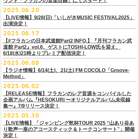
ウント「フラカンの音楽目録」にてスタート！
回ります！
2025.06.20
この度、これまでのweb shop【ニワトリ堂】サイトでの販売を終了し、
10年ぶり2回目となる日本武道館公演『フラカンの日本武道館 Part2 〜
限定的にSTORESでオープンしてきました【ニワトリ堂 2nd STORE】を
【LIVE情報】9/28(日)「いしがきMUSIC FESTIVAL2025」
武道館公演を経てさらに勢いを増してまわるフラカンの全国ツアー、
ど
超・今が旬〜』を9月20日(土)
に開催するフラワーカンパニーズが、
今年1
7/11(金)に発売される絵本『歌詞の本棚 深夜高速』の発売記念イベント
本店【ニワトリ堂】として移行、運営させていただくことになりまし
出演決定！
うぞお楽しみに！
月より月１配信のYouTube番組『月刊フラカン武道館 Part2』をスター
の開催が決定！
た。
2025.06.17
☆リリース詳細☆
ト、7回目のゲストとして、
ラッパー・シンガソングライターのNovel
◎フラワーカンパニーズ ワンマンツアー「フラカンのチョイナチョイ
フラワーカンパニーズ デジタルシングル
【#フラカンの日本武道館Part2 INFO.】『月刊フラカン武
Coreの出演が決定！
楽曲の歌詞に着目し、
気鋭のイラストレーターが自らのフィルターを通
☆フラワーカンパニーズ web shop【ニワトリ堂】
道館 Part2』vol.6、ゲストにTOSHI-LOW氏を迎え、
ナ’25/’26」
「ただいま実演中/ピュアな匂いがチョイナチョイナ」
して、
その世界観を絵本として再構築するプロジェクト、”歌詞（うた）
フラワーカンパニーズと怒髪天が出演する子供ばんどデビュー45周年祝
https://flowercompanyzinc.stores.jp/
6/18(水)21時よりプレミア配信決定！
2025年
収録曲：
番組スタート直前スペシャルのvol.0としてスキマスイッチ、
第１回目の
の本棚”。その第４弾としてフラワーカンパニーズ「深夜高速」が7/11(金)
うツアー子供ばんど「おかげさまで45周年 〜 祝！生存確認スペシャル
10月25日(土) 熊本Django 16:30/17:00
1. ただいま実演中
2025.06.08
ゲストとしてTHE COLLECTORSの加藤ひさし(vo)と古市コータロー(
g)、
に発売。
〜『弱きを助け強きを挫く』心強き後輩たちに支えられ（涙）」、
改めまして、どうぞ宜しくお願い致します。
◎「ライブでこんにちは！手ぬぐい」
◎「HESOKURIアクキー」
10月26日(日) 長崎ホンダ楽器 15:30/16:00
2. ピュアな匂いがチョイナチョイナ
第２回目にHump Back、第３回目はスターダスト☆レビューの根本要、
これを記念し、絵本の作画を担当してくださったイラストレーターの丹
【ラジオ情報】6/14(土)、21(土) FM COCOLO「Groove-
7/20(日)大阪公演のチケットが完売御礼となっていましたが、ご好評につ
価格：800円(税込)
価格：1500円(税込)
11月3日(月・祝) 渋谷duo MUSIC EXCHANGE 15:15/16:00
＊各音楽サービスにて7/16(水)よりリリース
第４回目は南海キャンディーズの山里亮太、
第５回目は筋肉少女帯の大
Method」
下京子さんと、フラワーカンパニーズ・鈴木圭介によるサイン会＋トー
きチケット若干枚数追加発売決定しました！
サイズ：75×41ｍｍ
素材 ： 綿100％
11月8日(土) 徳島club GRINDHOUSE 16:30/17:00
槻ケンヂ、
そして第６回目はBRAHMANのボーカル・TOSHI-
LOWを招き
クショーをHMV&BOOKS SHIBUYA 6F イベントスペースで開催いたし
名古屋公演も絶賛発売中！
2025.06.02
サイズ：90cm × 33cm
6/14(土)、21(土) 20:00～21:00 FM COCOLO「Groove-Method」
11月9日(日) 米子AZTiC laughs 15:30/16:00
お届けしてきた今番組（全回アーカイブ配信中）、
第7回目となる今回の
ます。
３バンド、気合いパンパンで名古屋＆大阪でお待ちしております！
【RELEASE情報】フラカンのレア音源をコンパイルした
”GROOVE”というキーワードを軸に、楽曲の”
GROOVE”
を生み出すベー
11月15日(土) 福井CHOP 16:30/17:00
ゲストは、
初対面となるBMSG所属のラッパー・シンガソングライター
企画アルバム『HESOKURI 〜オリジナルアルバム未収録
シストが語る本格的な音楽プログラム
11月16日(日) 神戸VARIT. 15:30/16:00
のNovel Coreを招聘。
集〜』7/9リリース決定！
6月後半の２週に渡り、グレートマエカワがDJを担当します
11月29日(土) 名古屋E.L.L 16:30/17:00
「深夜高速」
を始めフラカンの曲に救われ影響を受けてきたと公言し、
★鈴木圭介（著）、丹下京子（絵） 歌詞（うた）の本棚 『深夜高速』
◎子供ばんど「おかげさまで45周年 〜 祝！生存確認スペシャル 〜『弱
2025.05.30
https://cocolo.jp/site/blog/6200/
11月30日(日) 静岡サナッシュ 15:30/16:00
自身の曲の歌詞にも入れ込むほどの思いを持つNovel Coreと、その噂を聞
発売記念イベント★
きを助け強きを挫く』心強き後輩たちに支えられ（涙）」
12月6日(土) 宇都宮HEAVEN’S ROCK VJ-2 16:30/17:00
【LIVE情報】「ジャンピング乾杯TOUR 2025 “山あり谷あ
いていたフラカンメンバーの、
お互いに嬉しさを隠せない貴重な初トー
・7月19日(土) 開場17:15/開演18:00 名古屋Electric Lady Land
10年ぶり2回目となる日本武道館公演『フラカンの日本武道館 Part2 〜
12月7日(日) 水戸LIGHT HOUSE 15:30/16:00
り歌声一座のアコースティック＆トークコンサート”」開催
クは必見！ いつか対バンという話にも！？
■開催日時：2025年7月13日（日） 13:00～
(問)JAILHOUSE 052-936-6041 www.jailhouse.jp
超・今が旬〜』を9月20日(土)
に開催するフラワーカンパニーズ、
武道館
決定！
12月13日(土) 盛岡CLUB CHANGE WAVE 16:30/17:00
■場所：HMV&BOOKS SHIBUYA 6F イベントスペース
・7月20日(日) 開場16:30/開演17:00 心斎橋Music Club JANUS (問)清水音