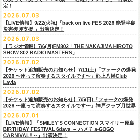
また払い戻しのご希望の方は、大変お手数ですが、来月8月末までに、
定！
福島県公演
・ファンクラブ優先でご購入の方は ヤングフラワーズ
開場15:30 開演16:00
2026.07.03
flocommail@youngflowers.jp まで
↓
【LIVE情報】9/22(火祝)「back on live FES 2026 能登半島
・プレイガイドでご購入の方は flowerotegami@gmail.com まで
災害復興支援 」出演決定！
◎フラワーカンパニーズ 「フラカンのクアトロツアー
ご連絡いただきますようお願い致します。
＜振替日程＞
2026.07.03
2026」
◎チャリティーグッズ「思いのチャーム」（*リフレクターチャーム）
ご来場くださる皆様はどうぞお気をつけて会場までいらしてください。
【ラジオ情報】7/6(月)FM802「THE NAKAJIMA HIROTO
■2026年12月18日（金） 鶴 5周⽬の47都道府県ツアー「鶴フェスへの
価格：各600円（税込）
11月1日、2日に@Zepp DiverCity Tokyoで開催されるSHELTER35周年を
SHOW 802 RADIO MASTERS」
道」福島県公演
・10/10(土)渋谷クラブクアトロ OPEN 16:15 START 17:00 問：ネ
カラー：白、緑、赤オレンジ
締めくくるファイナル2DAYSイベント「SHELTER 35th Anniversary
フラワーカンパニーズ メンバー、スタッフ一同
2026.07.02
開場18:30 開演19:00
クストロード
Finale ” ZeppがSHELTERになります ” 」のDAY2にフラワーカンパニーズ
■7月6日(月)14:00〜17:51 FM802「THE NAKAJIMA HIROTO SHOW 802
会場：福島県・OUTLINE 出演：鶴 / フラワーカンパニーズ
チケットぴあ
【チケット追加販売のお知らせ】7/11(土)「フォークの爆発
の出演が決定！
RADIO MASTERS」
9/19(土)開催「いしがきMUSIC FESTIVAL2026」に出演決定！
※開場開演時間が変更になります。ご注意ください。
イープラス
2026 〜座って演奏するスタイルです〜」郡上八幡Club
SHELTER35周年を締めくくるファイナルをサバシスターと一緒にお祝い
＊鈴木圭介、グレートマエカワ 生出演(17:00台出演予定）
今年はマチナカステージにてアコースティックライブの出演となりま
詳細：
https://afrock.jp/live/
21483/
ローチケ
Layla
させていただきます！
https://funky802.com/masters/
す。
2026.07.02
8/1(土)12:00よりチケット一般発売スタート！
・10/24(土)広島クラブクアトロ OPEN 16:15 START 17:00 問：キ
◎「SHELTER 35th Anniversary Finale ” ZeppがSHELTERになります ”
【チケット追加販売のお知らせ】7/5(日)「フォークの爆発
お待ちしております！
ーーーーーーーーーーー
ャンディー・プロモーション
DAY2」
2026 〜座って演奏するスタイルです〜」神戸クラブ月世界
＊振替公演にご来場が難しい方へ以下払い戻しのご案内です。
チケットぴあ
日時：2026年11月2日(月)
2026.07.01
◎「いしがきMUSIC FESTIVAL2026」
イープラス
会場：Zepp DiverCity Tokyo
日程：026年9月19日(土)
【LIVE情報】「SMILEY’S CONNECTION スマイリー原島
ローチケ
＜払い戻し期間＞
出演：サバシスター、フラワーカンパニーズ
BIRTHDAY FESTIVAL 6days ～ ハメチ a-GOGO
会場：岩手県盛岡市盛岡城跡公園を中心に開催
チケット料金：オールスタンディング：¥3,935、２Ｆ指定：¥3,935 ※
7月13日 10:00～7月27日 23:59
◎「Handmade Rockふきん」
CARNIVAL!!～」出演決定！
チケット発売日：8月1日(土)12:00
・10/25(日)梅田クラブクアトロ OPEN 15:15 START 16:00 問：清
ドリンク代別 ※未就学児入場不可
価格：￥1,200(税込）
※TSURUKAI先行、
その他プレイガイドなどで4月19日福島公演のご購入