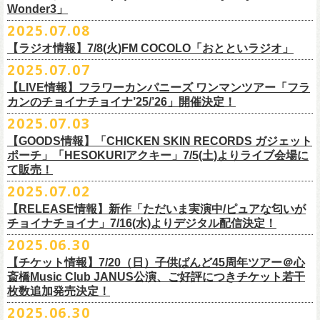
一般チケット発売日：
Wonder3」
③この
#フラカン
キャンペーンポストをリポストしてください
ゲスト：スキマスイッチ
◎7/16(水)デジタルリリース
10/25〜12/22公演＞8月30日(土)
◎「FUNKIST & RED JETS & MAIRO 25th Anniversary LIVE」
encore
2025.07.08
https://www.youtube.com/watch?
＊「ただいま実演中 / ピュアな匂いがチョイナチョイナ」
v=BR4CmNuGCLg&t=28
■7月11日(金) 14:00〜18:45 エフエム長崎「Fly-Day Wonder3」
1/17〜3/14公演＞10月18日(土)
日程：2025年10月5日(日) OPEN 16:00 START 16:25
EN1 涙よりはやく走れ
上記①②③を行って、キャンペーンへの応募が完了。
https://SPACESHOWERFUGA.lnk.
to/tadaima_pure
【ラジオ情報】7/8(火)FM COCOLO「おとといラジオ」
＊鈴木圭介、グレートマエカワ コメントOA！
会場：富山MAIRO
EN2 はぐれ者讃歌
抽選で、合計6名様にスペシャルグッズを
プレゼントいたします！
■vol.1
https://www.fmnagasaki.co.jp/program/wonder3/
2025.07.07
出演：フラワーカンパニーズ、FUNKIST、RED JETS、THE
EN3 真冬の盆踊り
■7月8日(火)18:00〜19:00 FM COCOLO「おとといラジオ」
ゲスト：加藤ひさし、古市コータロー(THE COLLECTORS)
＊「ザッツオーライ」
SANDMA（O.A）
【LIVE情報】フラワーカンパニーズ ワンマンツアー「フラ
＊鈴木圭介、グレートマエカワ コメントOA！
9/20(土)「フラカンの日本武道館 Part2 〜超・今が旬〜」開催に向け、た
https://www.youtube.com/watch?
https://SPACESHOWERFUGA.lnk.
v=kTtAgK2Iq4A&t=2345s
to/thatsallright
カンのチョイナチョイナ’25/’26」開催決定！
チケット料金：前売:¥5000 ※入場時別途ドリンク代¥600要
encore2
https://x.com/ototoi_radio
くさんの人にフラカンの魅力を届けてくださいね！
2025年9月20日(土)開催、フラワーカンパニーズ日本武道館ワンマンライ
プレイガイド：
https://eplus.jp/sf/detail/4369140001
EN4 NUDE CORE ROCK’N’ROLL
2025.07.03
ブ「フラカンの日本武道館 Part2 〜超・今が旬〜」オフィシャルグッズ
■vol.2
＊「すべての若さなき野郎ども」
スペシャルグッズ内容；
を一挙公開！
ゲスト：Hump Back
https://SPACESHOWERFUGA.lnk.
to/subetenowkasanakiyaroudomo
【GOODS情報】「CHICKEN SKIN RECORDS ガジェット
◎世界でひとつだけのフラカンオリジナルTシャツ（「フラカンの日本武
そして、本日より、事前通販受付をスタートいたします。
https://www.youtube.com/watch?
v=6XTayyWwFP0&t=6s
ポーチ」「HESOKURIアクキー」7/5(土)よりライブ会場に
道館 Part2」ライブ写真をプリント・デザインしたTシャツ）：1名様
て販売！
＊「友達100万人」
◎「フラカンの日本武道館 Part2」グッズ サイン入り（何が届くかはお
一部商品は製造に時間を要するため、7/22(火)より生産開始となります。
■vol.3
https://SPACESHOWERFUGA.lnk.
to/tomodachihyakumannin
2025.07.02
フラワーカンパニーズ 新作グッズが登場！
楽しみ）：5名様
それを踏まえ、【7/21(月祝)23:59まで】にご注文いただいた超早期ご購
ゲスト：根本要（スターダスト☆レビュー）
◎うつみようこ＆YOKOLOCO BAND
【RELEASE情報】新作「ただいま実演中/ピュアな匂いが
入対象の方には、確実にお届け＆超早期ご注文特典ステッカー（裏面に
https://www.youtube.com/watch?
v=OMoBtAjSn-w
日時：12/23(火)Open 18:00 / Start 19:00
チョイナチョイナ」7/16(水)よりデジタル配信決定！
充電器やケーブル、モバイルバッテリーなどまとめて持ち運びできる
※キャンペーン参加にはXアカウントが必要となります。
メンバーからのお礼メッセージ入り）をお付けいたします！
会場：京都磔磔
2025.06.30
「CHICKEN SKIN RECORDS ガジェットポーチ」、
※賞品の選択は出来ません。予めご了承ください。
■vol.4：山里亮太（南海キャンディーズ）
フラワーカンパニーズが20枚目のアルバム『正しい哺乳類』
を今年1月に
チケット料金：前売¥5000 / 当日¥5500
7/9(水)に発売する企画アルバム『HESOKURI ～オリジナルアルバム未収
【チケット情報】7/20（日）子供ばんど45周年ツアー＠⼼
7/22(火)以降のご注文＆公演当日ご購入の方にもなるべくお届けできるよ
https://youtube.com/live/_ipE-
Na37yY
リリースしたばかりの中、早くも新曲2曲を制作！
チケット取り扱い：
録集～』発売を記念した「HESOKURIアクキー」、
斎橋Music Club JANUS公演、ご好評につきチケット若干
★応募方法
う製作したいと思いますが、商品によって、場合によっては完売となる
そのタイトルは「ただいま実演中」と「
ピュアな匂いがチョイナチョイ
・磔磔店頭（販売中）
こちらの2種を
7/5(土)フラワーカンパニーズ アコースティック・ワンマ
枚数追加発売決定！
1.キャンペーン公式ページ
https://flowercompanyz.mixlist.app/
にアクセ
可能性がございます。ご希望の方はどうぞお早めにご注文ください！
■vol.5
ナ」。
・7/12(土)10:00〜7/24(木)23:59 イープラスプレオーダー
ンツアー 「フォークの爆発2025～座って演奏するスタイルです～」＠
喜
2025.06.30
スします。
ゲスト：大槻ケンヂ（筋肉少女帯/特撮/オケミス）
出来立てほやほやの今2曲をダブルAサイドシングルとして7/
16(水)にデジ
・8/9〜 一般発売（イープラス）