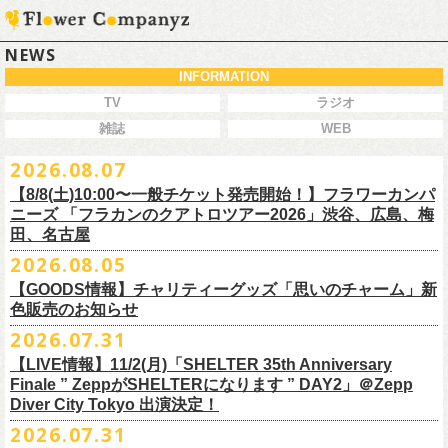
NEWS
INFORMATION
TV
ラジオ
雑誌
WEB
2026.08.07
【8/8(土)10:00〜一般チケット発売開始！】フラワーカンパ
ニーズ 「フラカンのクアトロツアー2026」渋谷、広島、梅
田、名古屋
2026.08.05
今秋開催！自身初となるクラブクアトロ・ワンマンツアー、8/8(土)一般
【GOODS情報】チャリティーグッズ「思いのチャーム」新
チケット発売がスタート！
色販売のお知らせ
どうぞお早めに〜
2026.07.31
【LIVE情報】11/2(月)「SHELTER 35th Anniversary
チャリティーグッズ「思いのチャーム」（リフレクターチャーム）の再
Finale ” ZeppがSHELTERになります ” DAY2」＠Zepp
販が決定致しました。
Diver City Tokyo 出演決定！
白、緑、赤オレンジの３つの新色展開で、
2026.07.31
8/23(日)フラワーカンパニーズ ワンマンライブ「横浜ストーリー2026」