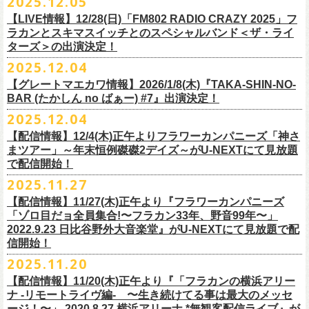
2025.12.05
※入場制限:4歳以上チケット必要
■チケット先行発売
チケット料金：前売り 5,000円(ドリンク代別途)
問い合わせ：奈良NEVER LAND
http://nara-neverland.
com/pc/info.html
中森泰弘(G)
鈴木圭介に出演が決定！
※チケット整理番号付き
【LIVE情報】12/28(日)「FM802 RADIO CRAZY 2025」フ
◎竹原
ピストル“
竹原
ピストルとフラワーカンパニーズのツーマンライブ”
・イープラス 12/29 12:00~
※整理番号あり
竹安堅一(G)
＊チケット最速先行受付：2026年12月22日(月)20:00〜
ラカンとスキマスイッチとのスペシャルバンド＜ザ・ライ
日時：2026年2月18日（水）OPEN 18:15/START 19:00
・WALK INN STUDIO！099-296-9888
※小学生以上有料、未就学児童入場不可
日時：5月31日(日) 開場 15:30 / 開演 16:00
グレートマエカワ(B)
◎「初恋の嵐 西山達郎生誕祭～初恋の嵐 カモンアゲイン!2026～」
ターズ＞の出演決定！
https://eplus.jp/pon-walkthisway/
会場：渋谷duo MUSIC EXCHANGE
・CAPARVOプレガイド 099-227-0337
チケット発売：2026年1月31日(土)午前10時～
会場：岐阜柳ヶ瀬ANTS
クハラカズユキ(Dr)
日時：2026年2月11日（祝）17:00開場 / 17:30開演
2025.12.04
出演：
竹原
ピストル、フラワーカンパニーズ
・イープラス
https://eplus.jp/sf/
detail/4450820001-P0030001
出演フラワーカンパニーズ/SCOOBIE DO
チケット料金：前売¥5,500(税込/ドリンク代別途要/整理番号付)
会場：東京新代田FEVER
問合せ：HOT STUFF PROMOTION 03-5720-9999(平日12:00〜18:00)
竹原ピストルBand Member：
【グレートマエカワ情報】2026/1/8(木)『TAKA-SHIN-NO-
その他詳細：オフィシャルホームページ
・出雲アポロ店頭
チケット料金：前売り¥5.200(税込/D別/整理番号付)
チケット発売日：2/11(水・祝)
出演：初恋の嵐
G・外園一馬
BAR (たかしん no ばぁー) #7』出演決定！
http://ongaku-heiya.com/
walkinnfes/
一般チケット発売日：2026年3月8日(日)
問い合わせ：TOP BEAT CLUB
【ゲストミュージシャン】
B・佐藤慎之介
2025.12.04
日時：2026年4月12日(日) 15:30 OPEN / 16:00 START
問い合わせ：柳ヶ瀬アンツ
http://www.
ants69.com/information.html
guitar : 木暮晋也（Hicksville）/玉川裕高 key : 高野勲
MR.PAN (THE NEATBEATS) と奥野真哉 (SOUL FLOWER UNION)がホス
Dr・伊藤哲平
オフィシャルSNS
会場：徳島GRINDHOUSE
【ゲストボーカル】
【配信情報】12/4(木)正午よりフラワーカンパニーズ「神さ
トを務める大人気BAR、『TAKA-SHIN-NO-BAR (たかしん no ばぁー)』
Key・斎藤渉
・X：@WalkInnFes
出演：フラワーカンパニーズ、ザ50回転ズ
鈴木圭介（フラワーカンパニーズ）
まツアー」～年末恒例磔磔2デイズ～がU-NEXTにて見放題
が次回は新春1月にオープン！お客様(ゲスト)を迎えてたっぷりと根掘り
2026年2月6日(金)～8日(日)
に横浜大さん橋ホールで開催する日本最大の
チケット料金：スタンディング¥6,600（整理番号付き、税込、
ドリンク
・Instagram：walkinnfes
チケット料金：前売り 5,000円(ドリンク代別途)
で配信開始！
安部コウセイ（HINTO,スパルタローカルズ）
葉掘り、口外無用の大爆笑トークをお届けする名トークイベント！
クラフト
ビールフェス
【スペントグレイン Presents JAPAN BREWERS
別）
※整理番号あり
岩崎慧（セカイイチ）
2025.11.27
(ゲストを迎えての想い出ソング・セッション・コーナーもあり！？)
CUP 2026】にフラワーカンパニーズの出演が決定！
一般発売日：未定
※小学生以上有料、未就学児童入場不可
チケット料金：6500円+D代
こちらのイベントにグレートマエカワが出演致します。
フラカンの出演は2/8(日)のみとなります。
【配信情報】11/27(木)正午より『フラワーカンパニーズ
問合せ：SOGO TOKYO ☏03-3405-9999 (月-土 12:00～13:00 / 16:00～
チケット発売：2026年1月31日(土)午前10時～
チケット発売日：12/20（土） 正午（12時）
「ゾロ目だョ全員集合!〜フラカン33年、野音99年〜」
19:00 ※日曜・祝日を除く)
イープラス
https://eplus.jp/sf/detail/
4450640001-P0030001
チケット受付url：
https://t.livepocket.jp/e/cimv1
2022.9.23 日比谷野外大音楽堂』がU-NEXTにて見放題で配
『TAKA-SHIN-NO-BAR (たかしん no ばぁー) #7』
どうぞお楽しみに！
信開始！
新春初笑い！今年も(は)良い年 2026！
【日程】2026/1/8 (木)
■スペントグレイン Presents JAPAN BREWERS CUP 2026
2025.11.20
年末恒例FM802主催のロック大忘年会「FM802 ROCK FESTIVAL RADIO
【会場】荻窪 TOP BEAT CLUB
開催日時：2026年2月6日（金）～8日（日） ＊フラワーカンパニーズの
CRAZY 2025」の「LIVE HOUSE Antenna -BEYOND ZERO Garage-」に
【配信情報】11/20(木)正午より『「フラカンの横浜アリー
【開場／開演】19:00／19:30
出演は2/8(日)
フラワーカンパニーズとスキマスイッチによるスペシャルバンド＜ザ・
ナ -リモートライヴ編- 〜生き続けてる事は最大のメッセ
【前売】￥4000 (+2D)
開催地：横浜大さん橋ホール（〒231-0002 神奈川県横浜市中区海岸通1-
ライターズ＞が登場！
ージ！〜」 2020.8.27 横浜アリーナ *無観客配信ライブ』が