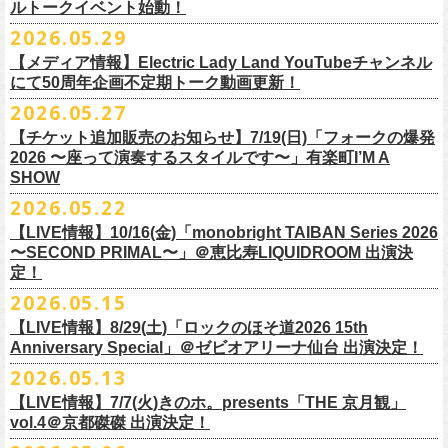
ルトークイベント始動！
素材 ： 綿100％
ローソン、
ミニストップ店舗にて直接払い戻しをさせていただきます。
＜オフィシャル抽選先行＞ 7/13(月)12:00～7/20(月・祝)23:59まで
発売日：7月4日(土)10:00〜
・富山県民小劇場ORBIS
◎「フォークの爆発2026 〜座って演奏するスタイルです〜」
サイズ：S / M / L / XL
ローソンで発券された⽅はローソンへ、
2026.05.29
ミニストップで発券された⽅は
https://
l-tike.com/st1/okuno1202-
1/
プレイガイド：イープラス
https://eplus.jp/sf/detail/
0039320001-
・バール・デ・美富味
7/5(日)兵庫・神戸クラブ月世界 開場15:30/開演16:00
＜製品サイズ＞
ミニストップへお⼿持ちの未使⽤
チケットをお持ちの上、ご来店くださ
他詳細はイベント公式サイトへ →
https://
breast.co.jp/okuno60th/
P0030682P021001?P1=
1221
【メディア情報】Electric Lady Land YouTubeチャンネル
・マリエ6F芝生広場
追加チケット＞2F立ち見席 ￥5,500（税込/ドリンク代別）
S ： 身丈66cm / 身幅55cm / 肩幅52cm / 袖丈21cm
い。実際の払戻⼿
順につきましては、下記URLをご確認ください。
ネクストロード 03-5114-7444（平日14～18時）
https://nextroad-
にて50周年企画不定期トーク動画更新！
・富山駅構内自由通路
＊ステージ上からの眺めになります
M ： 身丈70cm / 身幅58cm / 肩幅55cm / 袖丈23cm
https://l-tike.com/oc/lt/
haraimodoshi/
p.com/
contact/
チケット発売：7月6日 12時～
2026.05.27
＊自由席の方ご入場後、開演10分前のご案内を予定しています
L ： 身丈74cm / 身幅61cm / 肩幅58cm / 袖丈25cm
(注1)チケットの半券がもぎられているものについては、ご返⾦
対応を致
2027年にオープン50周年を迎える名古屋のライブハウスElectric Lady
プレイガイド：e-plus(イープラス)
発売日：7月2日(木)17:00〜
【チケット追加販売のお知らせ】7/19(日)「フォークの爆発
XL ： 身丈78cm / 身幅64cm / 肩幅61cm / 袖丈27cm
しかねます。
Land（通称E.L.L）でぴあ中部×フラワーカンパニーズの合同企画のトー
https://eplus.jp/sf/detail/
4562600001-P0030001
プレイガイド：イープラス
https://eplus.jp/sf/detail/0039320001-
2026 〜座って演奏するスタイルです〜」有楽町I’M A
※上記サイズはあくまでも目安の寸法です
(注2)チケット代以外の外⼿数料(配送⼿数料は除く)の返⾦
については、
クイベントシリーズ、vol.1の開催が8月31日(月)に決定！
フェスHP:
backonlivefes.com
SHOW
P0030685P021001?P1=1221
「フォークの爆発2026 ミニマル巡業 〜うたとギターとコーラスと〜」
「各種⼿数料券」が必要となります。
払い戻しの際に忘れずお持ちくだ
問：清水音泉 06-6357-3666（平日 15:00~18:00）
福島にて開催決定！
2026.05.22
さい。もし各種⼿
数料券を紛失された場合、外⼿数料のご返⾦
は致しか
日本のロック史を彩るさまざまバンドが出演し、ライブハウスシーン黎
info@shimizuonsen.com
ねますので何卒ご了承下さい。
【LIVE情報】10/16(金)「monobright TAIBAN Series 2026
明期ならではの驚きのエピソードから、まるで都市伝説のようなとんで
◎「フォークの爆発
2026
ミニマル巡業 〜うたとギターとコーラスと〜」
〜SECOND PRIMAL〜」＠恵⽐寿LIQUIDROOM 出演決
(注3) 払い戻しには「チケット」が必要です。払い戻し手続きより先に、
も逸話まで、これまでもさまざまな伝説が語られてきたてE.L.L。
※ミニマル巡業とは『
新たな試みとして歌とアコースティックギター一
定！
チケットの発券手続きの上、
再度Loppiにて払戻しお手続きください。
来年2027年にオープン50周年を控えたE.L.Lについて、フラカン鈴木圭介
本とコーラスと小
物の楽器などで構成するライヴ』です
(注4)夜間・早朝(21時～6時頃)は防犯対策として、
レジ内の現⾦が制限さ
2026.05.15
とグレートマエカワがホスト役となり、さまざまなバンドマン、シンガ
日時：
9/21(
月祝
)
開場
15:30/
開演
16:00
れております。その為、夜間・
早朝とその直前・直後の時間帯はつり銭
ー、関係者をゲストに迎えて語り明かすトークセッションを企画。
【LIVE情報】8/29(土)「ロックのほそ道2026 15th
会場：福島
Player
’
s Cafe
2027年にオープン50周年を迎える名古屋のライブハウスElectric Lady
◎
「SMILEY’S CONNECTION スマイリー原島 BIRTHDAY FESTIVAL
が 不⾜する場合がございますので、払い戻しは夜間・
早朝を避けてお⼿
このトークシリーズでは、E.L.L.にこれまで関わってきたミュージシャ
Anniversary Special」＠ゼビオアリーナ仙台 出演決定！
チケット料金：
4,800
円（税込
/
整理番号付
/
ドリンク代別） ※高校生以下
Land（通称E.L.L）でぴあ中部×フラワーカンパニーズの合同企画のトー
6days ～ ハメチ a-GOGO CARNIVAL!!～」
続きいただきますようお願い申し上げます。
ン、関係者、そして当時はファンだった人々とともに、まもなく50年を
2026.05.13
は当日
¥2,000
キャッシュバック（
当日年齢を証明できるもの（学生証、
クイベントシリーズを開始することが決定！
＜
day
２下北沢
CLUB Que
編＞
迎えるライブハウスの、ツワモノたちの記憶を語っていきます。配信や
10月、11月と自身初となるクラブクアトロ・
ワンマンツアーも決まって
保険証など）
のご提示が必要となります）
【LIVE情報】7/7(火)きのホ。presents「THE 京月観」
9
月
3
日
(
木
)
下北沢
CLUB Que
【ローソンチケットでご購入で、電子チケットをご選択の
インタビューでは語れない、ここだけの話もたくさん披露予定。
いるフラワーカンパニーズ、
2026年を右肩上がりに盛り上げる8箇所9公
一般チケット発売日：
7
月
18
日
(
土
)
vol.4＠京都磔磔 出演決定！
日本のロック史を彩るさまざまバンドが出演し、ライブハウスシーン黎
出演：
POLYSICS
／フラワーカンパニーズ／
SCOOBIE DO
お客様】
演のツアー開催決
定！
問い合わせ：ノースロードミュージック
明期ならではの驚きのエピソードから、まるで都市伝説のようなとんで