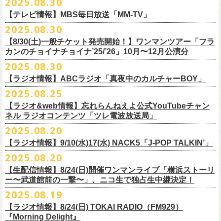
2025.08.30
うような、感動というもののさらに向こう側へ突き抜けていくような、
様々なアイテムが全16種類。ぜひお楽しみください！
サイズ：160（バニラのみ） / S / M / L / XL / XXL
【 受付期間 】
2月21日(土) 別府Copper Ravens 16:30/17:00
うつみようこ(vo)
素晴らしく爽快なライブだった。
＜製品サイズ＞
【テレビ情報】MBS毎日放送「MM-TV」
◆コンビニ(番号端末式)・銀行ATM・ネットバンキング決済
2月22日(日) 福岡CB 15:30/16:00
真城めぐみ(vo)
ライブの1曲目を飾ったのは、今年リリースの最新アルバム『正しい哺乳
160 ： 身丈62cm / 身幅46cm / 肩幅40cm / 袖丈18cm
9月22日(月) 17:00 ～ 9月27日(土) 22:59まで
2025.08.30
2月24日(火) 豊橋Club KNOT 18:30/19:00
中森泰弘(g)
■
9月
1日(月)27:20〜
MBS毎日放送「MM-TV」
類』収録の“少年卓球”。開演時間が来て、会場の照明が落ちて真っ暗にな
S ： 身丈65cm / 身幅49cm / 肩幅42cm / 袖丈19cm
◆クレジットカード決済
2月28日(土) 新潟GOLDEN PIGGS BLACK 16:30/17:00
【8/30(土)一般チケット発売開始！】ワンマンツアー「フラ
奥野真哉(key)
＊グレートマエカワ インタビューOA
り、照明が点滅しはじめ、野性的なビートが鳴り響く登場SE“Eeyo”が流
M ： 身丈69cm / 身幅52cm / 肩幅46cm / 袖丈20cm
9月22日(月) 17:00 ～ 9月30日(火) 22:59まで
3月1日(日) 金沢AZ 15:30/16:00
カンのチョイナチョイナ’25/’26」10月〜12月公演分
クハラカズユキ(dr)
※
リピート放送；
9/4(木)、9/5(金)、9/7(日)
れ出した瞬間から異様なほどの高揚感が会場を包み込み、そして竹安堅
L ： 身丈73cm / 身幅55cm / 肩幅50cm / 袖丈22cm
3月7日(土) HEAVEN’S ROCKさいたま新都心 16:30/17:00
チケット料金：前売 ¥5,500（税込／整理番号付／ドリンク代別途要）
2025.08.30
https://www.mbs.jp/mmtv/
一の目が醒めるようなギターから“少年卓球”が始まった瞬間に、もうこの
XL ： 身丈77cm / 身幅58cm / 肩幅54cm / 袖丈24cm
【 お届け 】
3月14日(土) 仙台darwin 16:30/17:00
※⾼校⽣以下は当⽇¥2,000 キャッシュバックします
#MMTV_mbs
日のフラカンの勝利は確定した――そんな気持ちになった。『正しい哺
【ラジオ情報】ABCラジオ「真夜中のカルチャーBOY」
XXL：身丈81cm / 身幅63cm / 肩幅57cm / 袖丈25cm
10月下旬発送予定
（当⽇年齢を証明できるもの（学⽣証、保険証など）のご提⽰
が必要と
10年ぶり2回目となる日本武道館公演『フラカンの日本武道館 Part2 〜
乳類』はこの10年をかけてフラカンが研ぎ澄ませてきたバンドサウンド
※上記サイズはあくまでも目安の寸法です
2025.08.25
チケット料金：¥5,200(税込/整理番号付/
ドリンク代別途要)
なります）
■8月30日(土) 、9月6日(土)、9月13日(土)
超・今が旬〜』を9月20日(土)
に開催するフラワーカンパニーズが、
今年1
とメッセージ性が高次元で結晶化した大傑作だが、その中でも、“少年卓
※全公演、高校生以下は当日¥2,000 キャッシュバック(当日年齢を証明で
【ラジオ&web情報】忘れらんねえよ公式YouTubeチャン
※チケットにスタンディングの記載がありますが、
当日は椅子あり自由
深夜2:00〜3:00 ABCラジオ「真夜中のカルチャーBOY」
月より月１配信のYouTube番組『月刊フラカン武道館 Part2』をスター
先行配信しておりました「ただいま実演中/ピュアな匂いがチョイナチョ
球”はポップで疾走感があり、初めてロックで高揚した瞬間をギュッと思
ネル ラジオコンテンツ「ツレ電波放送局」
きるもの(学生証、
保険証など)のご提示が必要となります)
席でのご案内となります。
※グレートマエカワ インタビューOA
ト、番組スタート直前スペシャルのvol.
0としてスキマスイッチ、第１回
イナ」を急遽CD化、ライブ会場にて販売がスタート！
い出させるような楽曲だ。10年ぶりの武道館とライブの1曲目を飾るに相
一般チケット発売日：
2025.08.20
券売状況により、
当日券でのご来場のお客様に後方にてスタンディン
https://abcradio.asahi.co.jp/mayoboy/
目のゲストとしてTHE COLLECTORSの加藤ひさし(vo)と古市コータロー
ぜひお手元に〜
応しい楽曲が最新アルバムに収められているという点で、今のフラカン
■8月25日(月)21:00公開
10/25〜12/22公演＞8月30日(土)
グをお願いする
場合もございます
(
g)、第２回目にHump Back、第３回目はスターダスト☆レビューの根本
の絶好調ぶり、そして、この10年間のフラカンが歩んだ道のりの豊かさ
【ラジオ情報】9/10(水)17(水) NACK5「J-POP TALKIN’」
忘れらんねえよ公式YouTubeチャンネル ラジオコンテンツ「ツレ電波放
1/17〜3/14公演＞10月18日(土)
＊2/21＠大分公演のみ＞10月25日(土)
一般チケット：発売中
要、
第４回目は南海キャンディーズの山里亮太、
第５回目は筋肉少女帯
◎31st single「ただいま実演中/ピュアな匂いがチョイナチョイナ」
を感じずにはいられない。
送局」
2025.08.20
■9月10日(水)、17日(水) 24:00～24:30 NACK5「J-POP TALKIN’」
https://flowercompanyz.com/live/2025/06/18/8686
の大槻ケンヂ、
第６回目はBRAHMANのボーカル・TOSHI-LOW、
第７回
価格：1100円(税込)
他にも美しい情景を想起させる“アメジスト”や“ミント”、下世代へのメッ
第10回ツレ：フラワーカンパニーズ 鈴木圭介/グレートマエカワ
【生配信情報】8/24(日)開催ワンマンライブ「横浜ストーリ
詳細：
https://flowercompanyz.com/live/2025/08/12/8752
＊鈴木圭介、グレートマエカワ ゲスト出演
問い合わせ：JAILHOUSE TEL:052-936-6041
https://www.jailhouse.jp/
目はラッパー・シンガーソングライターのNovel Core、そして８回目に四
収録曲:
セージを歌う“履歴書”、長い旅路を歩き続けるバンドの生き様を伝える“ハ
https://youtu.be/BIya9VH0ZOI
ー〜武道館前の一撃〜」、ニコ生で独占生中継決定！
https://www.nack5.co.jp/program/j-pop_talkin/
星球を招きお届けしてきた今番組（
全回アーカイブ配信中）。
1.ただいま実演中
イエース”（この曲の演奏時には、ステージセットとして、実際に60万キ
2025.08.19
2.ピュアな匂いがチョイナチョイナ
ロ以上を走行したというバンドの先代ハイエースが登場した）、キャッ
番組最終回となる今回は、フラカンメンバー4人による「
武道館直前スペ
価格：1100円(税込)
【ラジオ情報】8/24(日) TOKAI RADIO（FM929）
チーなサウンドとモチーフの中に現代社会や人間への批評眼を忍び込ま
シャル」を9月17日(水)21:
『Morning Delight』
00より生配信決定！
せた“ラッコ！ラッコ！ラッコ！”……この10年で生まれた多彩な楽曲たち