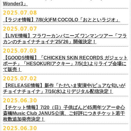
一般チケット発売日：
Wonder3」
③この
#フラカン
キャンペーンポストをリポストしてください
ゲスト：スキマスイッチ
◎7/16(水)デジタルリリース
10/25〜12/22公演＞8月30日(土)
◎「FUNKIST & RED JETS & MAIRO 25th Anniversary LIVE」
encore
2025.07.08
https://www.youtube.com/watch?
＊「ただいま実演中 / ピュアな匂いがチョイナチョイナ」
v=BR4CmNuGCLg&t=28
■7月11日(金) 14:00〜18:45 エフエム長崎「Fly-Day Wonder3」
1/17〜3/14公演＞10月18日(土)
日程：2025年10月5日(日) OPEN 16:00 START 16:25
EN1 涙よりはやく走れ
上記①②③を行って、キャンペーンへの応募が完了。
https://SPACESHOWERFUGA.lnk.
to/tadaima_pure
【ラジオ情報】7/8(火)FM COCOLO「おとといラジオ」
＊鈴木圭介、グレートマエカワ コメントOA！
会場：富山MAIRO
EN2 はぐれ者讃歌
抽選で、合計6名様にスペシャルグッズを
プレゼントいたします！
■vol.1
https://www.fmnagasaki.co.jp/program/wonder3/
2025.07.07
出演：フラワーカンパニーズ、FUNKIST、RED JETS、THE
EN3 真冬の盆踊り
■7月8日(火)18:00〜19:00 FM COCOLO「おとといラジオ」
ゲスト：加藤ひさし、古市コータロー(THE COLLECTORS)
＊「ザッツオーライ」
SANDMA（O.A）
【LIVE情報】フラワーカンパニーズ ワンマンツアー「フラ
＊鈴木圭介、グレートマエカワ コメントOA！
9/20(土)「フラカンの日本武道館 Part2 〜超・今が旬〜」開催に向け、た
https://www.youtube.com/watch?
https://SPACESHOWERFUGA.lnk.
v=kTtAgK2Iq4A&t=2345s
to/thatsallright
カンのチョイナチョイナ’25/’26」開催決定！
チケット料金：前売:¥5000 ※入場時別途ドリンク代¥600要
encore2
https://x.com/ototoi_radio
くさんの人にフラカンの魅力を届けてくださいね！
2025年9月20日(土)開催、フラワーカンパニーズ日本武道館ワンマンライ
プレイガイド：
https://eplus.jp/sf/detail/4369140001
EN4 NUDE CORE ROCK’N’ROLL
2025.07.03
ブ「フラカンの日本武道館 Part2 〜超・今が旬〜」オフィシャルグッズ
■vol.2
＊「すべての若さなき野郎ども」
スペシャルグッズ内容；
を一挙公開！
ゲスト：Hump Back
https://SPACESHOWERFUGA.lnk.
to/subetenowkasanakiyaroudomo
【GOODS情報】「CHICKEN SKIN RECORDS ガジェット
◎世界でひとつだけのフラカンオリジナルTシャツ（「フラカンの日本武
そして、本日より、事前通販受付をスタートいたします。
https://www.youtube.com/watch?
v=6XTayyWwFP0&t=6s
ポーチ」「HESOKURIアクキー」7/5(土)よりライブ会場に
道館 Part2」ライブ写真をプリント・デザインしたTシャツ）：1名様
て販売！
＊「友達100万人」
◎「フラカンの日本武道館 Part2」グッズ サイン入り（何が届くかはお
一部商品は製造に時間を要するため、7/22(火)より生産開始となります。
■vol.3
https://SPACESHOWERFUGA.lnk.
to/tomodachihyakumannin
2025.07.02
フラワーカンパニーズ 新作グッズが登場！
楽しみ）：5名様
それを踏まえ、【7/21(月祝)23:59まで】にご注文いただいた超早期ご購
ゲスト：根本要（スターダスト☆レビュー）
◎うつみようこ＆YOKOLOCO BAND
【RELEASE情報】新作「ただいま実演中/ピュアな匂いが
入対象の方には、確実にお届け＆超早期ご注文特典ステッカー（裏面に
https://www.youtube.com/watch?
v=OMoBtAjSn-w
日時：12/23(火)Open 18:00 / Start 19:00
チョイナチョイナ」7/16(水)よりデジタル配信決定！
充電器やケーブル、モバイルバッテリーなどまとめて持ち運びできる
※キャンペーン参加にはXアカウントが必要となります。
メンバーからのお礼メッセージ入り）をお付けいたします！
会場：京都磔磔
2025.06.30
「CHICKEN SKIN RECORDS ガジェットポーチ」、
※賞品の選択は出来ません。予めご了承ください。
■vol.4：山里亮太（南海キャンディーズ）
フラワーカンパニーズが20枚目のアルバム『正しい哺乳類』
を今年1月に
チケット料金：前売¥5000 / 当日¥5500
7/9(水)に発売する企画アルバム『HESOKURI ～オリジナルアルバム未収
【チケット情報】7/20（日）子供ばんど45周年ツアー＠⼼
7/22(火)以降のご注文＆公演当日ご購入の方にもなるべくお届けできるよ
https://youtube.com/live/_ipE-
Na37yY
リリースしたばかりの中、早くも新曲2曲を制作！
チケット取り扱い：
録集～』発売を記念した「HESOKURIアクキー」、
斎橋Music Club JANUS公演、ご好評につきチケット若干
★応募方法
う製作したいと思いますが、商品によって、場合によっては完売となる
そのタイトルは「ただいま実演中」と「
ピュアな匂いがチョイナチョイ
・磔磔店頭（販売中）
こちらの2種を
7/5(土)フラワーカンパニーズ アコースティック・ワンマ
枚数追加発売決定！
1.キャンペーン公式ページ
https://flowercompanyz.mixlist.app/
にアクセ
可能性がございます。ご希望の方はどうぞお早めにご注文ください！
■vol.5
ナ」。
・7/12(土)10:00〜7/24(木)23:59 イープラスプレオーダー
ンツアー 「フォークの爆発2025～座って演奏するスタイルです～」＠
喜
2025.06.30
スします。
ゲスト：大槻ケンヂ（筋肉少女帯/特撮/オケミス）
出来立てほやほやの今2曲をダブルAサイドシングルとして7/
16(水)にデジ
・8/9〜 一般発売（イープラス）