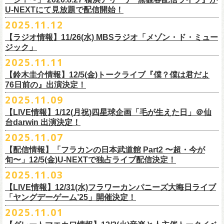
【当日】￥4500 (+2D)
1-4）
3日目12/28(日)、”年忘れ‼ レディクレSP 第3夜『レディクレ初参！フラ
U-NEXTにて見放題で配信開始！
12/21(日)、22(火)に開催するフラワーカンパニーズ ワンマンツアー「フ
【ホスト】MANABE “MR.PAN” TAKA SHI (THE NEATBEATS)／OKUNO
開催時間及び入場料：
カンとスキマのスペシャルバンド＜ザ・
ライターズ＞ ！』”と題し、スペ
ラカンのチョイナチョイナ’25/’26」の京都公演であり、年末恒例
磔
磔
2デ
2025.11.12
SHIN YA (SOUL FLOWER UNION)
2月6日（金）16:00～22:00, 前売り900円 当日1,200円
シャルなステージをお届けします！
イズの生配信が決定！
【ラジオ情報】11/26(水) MBSラジオ「メゾン・ド・ミュー
【お客様】増子直純 (怒髪天)／グレートマエカワ (フラワーカンパニーズ)
2月7日（土）11:00～21:00, 前売り1,200円 当日1,500円
どうぞお楽しみに〜
ジック」
【チケット発売】イープラス
2月8日（日）11:00～19:00, 前売り1,100円 当日1,400円
毎年恒例、ほぼ被りなしの京都磔磔2days、
お得になる2days通し視聴チ
鈴木圭介57歳の誕生日に恵比寿
LIQUIDROOMNにてワンマンライブ開催
2025.11.11
【イープラスURL】
https://eplus.jp/sf/detail/4446640001-P0030001
◎「FM802 ROCK FESTIVAL RADIO CRAZY 2025」
ケットの販売もあり！
■11月26日(水)深夜25:30〜 MBSラジオ「メゾン・ド・ミュージック」
決定！
【チケット発売日】12/6 10:00〜
【鈴木圭介情報】12/5(金)トークライブ『僕？僕は君だよ
チケット：
https://eplus.jp/sf/
detail/4430060001-P0030001
LIVE HOUSE Antenna -BEYOND ZERO Garage-
アーカイブ視聴も両日12/30(火)23:59まで可能です（
チケットのご購入は
＊鈴木圭介、グレートマエカワが11月の４週目パーソナリティを担当
76日前の』出演決定！
＊椅子席となります
12月28日(日)16:35〜 -
同日19:00まで）。
https://www.mbs1179.com/mm/
◎フラワーカンパニーズ・ワンマンライヴ
「フラカンの日本武道館 Part2 〜超・今が旬〜」の映像作品が
出店ビール会社：
年忘れ‼ レディクレSP 第3夜
2025.11.09
〜鈴木圭介誕生日「初めまして、57歳」〜
12/5(金)19:00よりU-NEXTにて配信されることを記念して、過去のライブ
渥美半島醸造
『レディクレ初参！フラカンとスキマのスペシャルバンド＜ザ・
ライタ
視聴チケット発売スタート！
【LIVE情報】1/12(月祝)四星球企画「毛が生えた日」＠仙
日時：2026年4月30日(木) 開場18:15／開園19:00
映像４作品が同じくU-NEXTで配信決定！
ISEKADO
ーズ＞ ！』
どうぞ、お楽しみに！
台darwin 出演決定！
会場：恵比寿
LIQUIDROOM
West Coast Brewing
出演：ザ・ライターズ（フラワーカンパニーズ＋スキマスイッチ）
チケット料金：前売り¥5,700(税込/整理番号付/ドリンク代別途要) *記念バ
2025.11.07
先日配信された「フラカンの横浜アリーナ -リモートライヴ編- 〜生き続
OGA BREWING
イベントオフィシャルサイト：
https://radiocrazy.fm/
◎フラワーカンパニーズ ワンマンツアー「フラカンのチョイナチョイ
ッヂ付
けてる事は最大のメッセージ！〜」 2020.8.27 横浜アリーナ *無観客配信
【配信情報】「フラカンの日本武道館 Part2 〜超・今が
オラホビール
「フラカンの日本武道館 Part2 〜超・今が旬〜」の映像作品が
ナ’25/’26」
JUN SKY WALKER(S) TOUR 2026 “READH TO GO”の対バンシリーズ＜
一般チケット発売日：2026年3月15日(日)10:00
旬〜」12/5(金)U-NEXTで独占ライブ配信決定！
ライブに続く第2弾として、
「フラカンの日本武道館 Part2 〜超・今が旬〜」の映像作品が
Kakegawa Farm Brewing
12/5(金)19:00よりU-NEXTにて配信されることを記念して、
過去のライブ
12月21日(日) 開場15:30/開演16:00 〜竹安56〜 ＊会場チケット完売
狼煙上がる時＞7/12(日)名古屋公演にフラワーカンパニーズの出演が決定
ネクストロード 03-5114-7444（平日14:00〜18:00）
本日11月27日(木)正午より『フラワーカンパニーズ「ゾロ目だョ全員集
12/5(金)19:00よりU-NEXTにて配信されることを記念して、過去のライブ
2025.11.03
KANKIKU BREWERY
映像４作品が同じくU-NEXTで配信決定！
12月22日(月) 開場18:30/開演19:00 フラカンのロックンロール大会 ＊
しました！
合!〜フラカン33年、野音99年〜」2022.9.23 日比谷野外大音楽堂』の配
映像４作品が同じくU-NEXTで配信決定！
京都醸造
会場チケット(5,200円) 残り僅か
【LIVE情報】12/31(水)フラワーカンパニーズ大晦日ライブ
信が開始しました！
CRAFT
BANK
第1弾として、本日11月20日(木)正午より『「フラカンの横浜アリーナ -リ
「ヤングデーゲーム’25」開催決定！
＊生配信詳細
◎JUN SKY WALKER(S) TOUR 2026 ”READH TO GO”＜狼煙上がる時＞
U-NEXT月額会員の方は、追加料金なくお楽しみいただけます。
先日配信された「フラカンの横浜アリーナ -リモートライヴ編- 〜生き続
CRAFT
BEER BASE
モートライヴ編- 〜生き続けてる事は最大のメッセージ！〜」
＜アーカイブ視聴期間：〜2025/12/30(火)23:59まで（※
2日間共通 ）＞
日時：2026年7月12日(日) 開場16:45/開演17:30
2025.11.01
けてる事は最大のメッセージ！〜」 2020.8.27 横浜アリーナ *無観客配信
CRAFTROCK BREWING
2020.8.27 横浜アリーナ *無観客配信ライブ』の配信が開始しました！
視聴チケット料金：
会場：名古屋Ellectric Lady Land