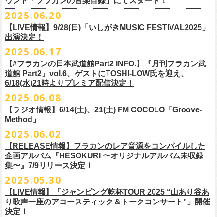
ウント「フラカンの音楽目録」にてスタート！
回ります！
2025.06.20
この度、これまでのweb shop【ニワトリ堂】サイトでの販売を終了し、
10年ぶり2回目となる日本武道館公演『フラカンの日本武道館 Part2 〜
限定的にSTORESでオープンしてきました【ニワトリ堂 2nd STORE】を
【LIVE情報】9/28(日)「いしがきMUSIC FESTIVAL2025」
武道館公演を経てさらに勢いを増してまわるフラカンの全国ツアー、
ど
超・今が旬〜』を9月20日(土)
に開催するフラワーカンパニーズが、
今年1
7/11(金)に発売される絵本『歌詞の本棚 深夜高速』の発売記念イベント
本店【ニワトリ堂】として移行、運営させていただくことになりまし
出演決定！
うぞお楽しみに！
月より月１配信のYouTube番組『月刊フラカン武道館 Part2』をスター
の開催が決定！
た。
2025.06.17
☆リリース詳細☆
ト、7回目のゲストとして、
ラッパー・シンガソングライターのNovel
◎フラワーカンパニーズ ワンマンツアー「フラカンのチョイナチョイ
フラワーカンパニーズ デジタルシングル
【#フラカンの日本武道館Part2 INFO.】『月刊フラカン武
Coreの出演が決定！
楽曲の歌詞に着目し、
気鋭のイラストレーターが自らのフィルターを通
☆フラワーカンパニーズ web shop【ニワトリ堂】
道館 Part2』vol.6、ゲストにTOSHI-LOW氏を迎え、
ナ’25/’26」
「ただいま実演中/ピュアな匂いがチョイナチョイナ」
して、
その世界観を絵本として再構築するプロジェクト、”歌詞（うた）
フラワーカンパニーズと怒髪天が出演する子供ばんどデビュー45周年祝
https://flowercompanyzinc.stores.jp/
6/18(水)21時よりプレミア配信決定！
2025年
収録曲：
番組スタート直前スペシャルのvol.0としてスキマスイッチ、
第１回目の
の本棚”。その第４弾としてフラワーカンパニーズ「深夜高速」が7/11(金)
うツアー子供ばんど「おかげさまで45周年 〜 祝！生存確認スペシャル
10月25日(土) 熊本Django 16:30/17:00
1. ただいま実演中
2025.06.08
ゲストとしてTHE COLLECTORSの加藤ひさし(vo)と古市コータロー(
g)、
に発売。
〜『弱きを助け強きを挫く』心強き後輩たちに支えられ（涙）」、
改めまして、どうぞ宜しくお願い致します。
◎「ライブでこんにちは！手ぬぐい」
◎「HESOKURIアクキー」
10月26日(日) 長崎ホンダ楽器 15:30/16:00
2. ピュアな匂いがチョイナチョイナ
第２回目にHump Back、第３回目はスターダスト☆レビューの根本要、
これを記念し、絵本の作画を担当してくださったイラストレーターの丹
【ラジオ情報】6/14(土)、21(土) FM COCOLO「Groove-
7/20(日)大阪公演のチケットが完売御礼となっていましたが、ご好評につ
価格：800円(税込)
価格：1500円(税込)
11月3日(月・祝) 渋谷duo MUSIC EXCHANGE 15:15/16:00
＊各音楽サービスにて7/16(水)よりリリース
第４回目は南海キャンディーズの山里亮太、
第５回目は筋肉少女帯の大
Method」
下京子さんと、フラワーカンパニーズ・鈴木圭介によるサイン会＋トー
きチケット若干枚数追加発売決定しました！
サイズ：75×41ｍｍ
素材 ： 綿100％
11月8日(土) 徳島club GRINDHOUSE 16:30/17:00
槻ケンヂ、
そして第６回目はBRAHMANのボーカル・TOSHI-
LOWを招き
クショーをHMV&BOOKS SHIBUYA 6F イベントスペースで開催いたし
名古屋公演も絶賛発売中！
2025.06.02
サイズ：90cm × 33cm
6/14(土)、21(土) 20:00～21:00 FM COCOLO「Groove-Method」
11月9日(日) 米子AZTiC laughs 15:30/16:00
お届けしてきた今番組（全回アーカイブ配信中）、
第7回目となる今回の
ます。
３バンド、気合いパンパンで名古屋＆大阪でお待ちしております！
【RELEASE情報】フラカンのレア音源をコンパイルした
”GROOVE”というキーワードを軸に、楽曲の”
GROOVE”
を生み出すベー
11月15日(土) 福井CHOP 16:30/17:00
ゲストは、
初対面となるBMSG所属のラッパー・シンガソングライター
企画アルバム『HESOKURI 〜オリジナルアルバム未収録
シストが語る本格的な音楽プログラム
11月16日(日) 神戸VARIT. 15:30/16:00
のNovel Coreを招聘。
集〜』7/9リリース決定！
6月後半の２週に渡り、グレートマエカワがDJを担当します
11月29日(土) 名古屋E.L.L 16:30/17:00
「深夜高速」
を始めフラカンの曲に救われ影響を受けてきたと公言し、
★鈴木圭介（著）、丹下京子（絵） 歌詞（うた）の本棚 『深夜高速』
◎子供ばんど「おかげさまで45周年 〜 祝！生存確認スペシャル 〜『弱
2025.05.30
https://cocolo.jp/site/blog/6200/
11月30日(日) 静岡サナッシュ 15:30/16:00
自身の曲の歌詞にも入れ込むほどの思いを持つNovel Coreと、その噂を聞
発売記念イベント★
きを助け強きを挫く』心強き後輩たちに支えられ（涙）」
12月6日(土) 宇都宮HEAVEN’S ROCK VJ-2 16:30/17:00
【LIVE情報】「ジャンピング乾杯TOUR 2025 “山あり谷あ
いていたフラカンメンバーの、
お互いに嬉しさを隠せない貴重な初トー
・7月19日(土) 開場17:15/開演18:00 名古屋Electric Lady Land
10年ぶり2回目となる日本武道館公演『フラカンの日本武道館 Part2 〜
12月7日(日) 水戸LIGHT HOUSE 15:30/16:00
り歌声一座のアコースティック＆トークコンサート”」開催
クは必見！ いつか対バンという話にも！？
■開催日時：2025年7月13日（日） 13:00～
(問)JAILHOUSE 052-936-6041 www.jailhouse.jp
超・今が旬〜』を9月20日(土)
に開催するフラワーカンパニーズ、
武道館
決定！
12月13日(土) 盛岡CLUB CHANGE WAVE 16:30/17:00
■場所：HMV&BOOKS SHIBUYA 6F イベントスペース
・7月20日(日) 開場16:30/開演17:00 心斎橋Music Club JANUS (問)清水音