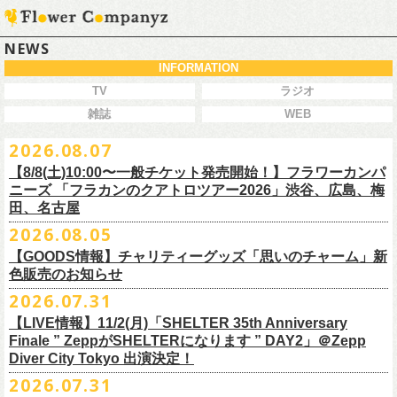
NEWS
INFORMATION
TV
ラジオ
雑誌
WEB
2026.08.07
【8/8(土)10:00〜一般チケット発売開始！】フラワーカンパ
ニーズ 「フラカンのクアトロツアー2026」渋谷、広島、梅
田、名古屋
2026.08.05
今秋開催！自身初となるクラブクアトロ・ワンマンツアー、8/8(土)一般
【GOODS情報】チャリティーグッズ「思いのチャーム」新
チケット発売がスタート！
色販売のお知らせ
どうぞお早めに〜
2026.07.31
【LIVE情報】11/2(月)「SHELTER 35th Anniversary
チャリティーグッズ「思いのチャーム」（リフレクターチャーム）の再
Finale ” ZeppがSHELTERになります ” DAY2」＠Zepp
販が決定致しました。
Diver City Tokyo 出演決定！
白、緑、赤オレンジの３つの新色展開で、
2026.07.31
8/23(日)フラワーカンパニーズ ワンマンライブ「横浜ストーリー2026」