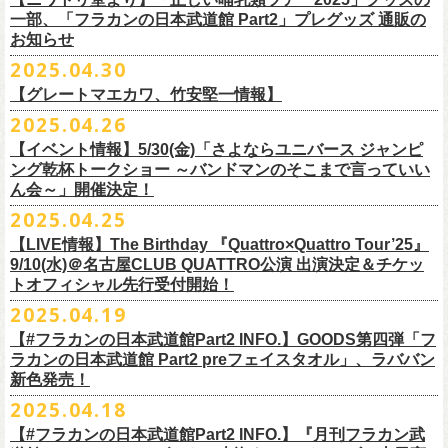
テッカー（サポーター限定カラー）を差し上げます！
楽曲の歌詞に着目し、
気鋭のイラストレーターが自らのフィルターを通
問い合わせ：ノースロードミュージック仙台
※ご購入はおひとり様1枚までとさせていただきます。
M ： 身丈64cm / 身幅57cm / 裄丈84cm
一部、「フラカンの日本武道館 Part2」プレグッズ 通販の
Key. SJ（GAG）
[三宅伸治(vo.g)/石塚英彦(vo)/グレートマエカワ(b)/石塚幸作(ds)]
◎フラワーカンパニーズ presents 「DRAGON DELUXE 2025〜特別
して、
その世界観を絵本として再構築するプロジェクト、”歌詞（うた）
お知らせ
※ご購入されたご本人様のみご参加可能になります。分配や譲渡はでき
L ： 身丈68cm / 身幅62cm / 裄丈87cm
Dr. 南條庄助（すゑひろがりず）
GSK /GUEST Vo:石塚くるみ[pèyang(vo.b)ポトフ(g)アルパカ(ds)]
================================================
編〜」【俺たちのザ・ベストテンPart2】
＊フラカンの日本武道館Part2 ステッカー（サポーター限定カラー：ゴー
の本棚”。
・7月6日(日)
ませんので、予めご了承ください。
XL ： 身丈71cm / 身幅68cm / 裄丈90cm
料金：前売5,000円 当日：5,800円（税込/ドリンク代700円別途要）
【時間(全日共通)】
2025.04.30
日時：10月17日(金) Open 18:15 / Start 19:00
ルド
）
いつもニワトリ堂をご利用いただき有難うございます。
その第４弾としてフラワーカンパニーズ「深夜高速」
の絵本化が決定！
会場：東京・江東区文化センターホール
※本受付は先着順となります。規定枚数に達し次第、受付を終了いたし
※上記サイズはあくまでも目安の寸法です
一般発売：6月8日（日）10:00
OPEN 18:30 /START19:30
文・天野史彬
会場：名古屋DIAMOND HALL
【グレートマエカワ、竹安堅一情報】
時間：Open 16:00 / Start 16:30
ます。
プレイガイド：FANYチケット https://yoshimoto.funity.jp/
【チケット】
出演：
「正しい哺乳類ツアー2025」グッズの一部、並びに「フラカンの日本武
2025.04.26
「SET YOU FREE〜VS SERIES」フラカン武道館応援企画として、札幌
今回の絵本化に際し、鈴木圭介からのリクエストで、
北野武の著書『浅
チケット料金：前売 ¥5,500（税込／全席指定）
※本受付はローソンチケットのシステムを使用しています。
問い合わせ：Fanyチケット 0570-550-100（10時～19時／年中無休）
[1日券] 予約￥5,000/当日￥5,500
2025年5月11日、フラワーカンパニーズが今年1月から全国を回ったツア
フラワーカンパニーズ
道館 Part2」プレグッズをニワトリ堂 2nd STOREにて5/3(土)12:00より取
KLUB COUNTER ACTIONにてPIGGSとの対バンが決定！
草迄』
の表紙などを手掛けたイラストレーターの丹下京子さんが作画を
【イベント情報】5/30(金)「さよならユニバース ジャンピ
一般チケット発売日：5月25日(日)
※本受付にてご購入の際、対象商品の代金とは別に、チケット1枚につき
＝＝＝＝＝＝＝＝＝＝＝＝＝＝
[4日間通し券]￥17,000
ー「正しい哺乳類ツアー2025」の追加公演となる高崎CLUB Jammer’s公
うつみようこ(vo)
り扱いスタート！
担当。
ング乾杯トークショー ～バンドマンのそこまで言っていい
プレイガイド：
ローソンチケットの規定の手数料（システム利用料：330円(税込み)/枚、
※いずれもドリンク代別途要
演が開催された。追加公演の場所がなぜ群馬県・高崎なのかと言えば、
真城めぐみ(vo)
「正しい哺乳類ツアー2025」グッズについては、2025/05/03 12:00 〜
ん会～」開催決定！
◎「SET YOU FREE〜VS SERIES」
楽曲のもつ世界観を繊細に、
豊かに表現した作品に仕上がっています！
イープラス
電子チケット利用料：110円(税込み)/枚）がかかります。
◎フラワーカンパニーズ ワンマンツアー「フラカンのチョイナチョイ
※入場整理番号あり
今年1月にリリースされたアルバム『正しい哺乳類』のレコーディングが
中森泰弘(g)
2025/05/11 23:59までの期間限定での受付となります。
日時：7月28日(月)OPEN 18:30 START19:15
2025.04.25
チケットぴあ
※代金のお支払いは、クレジットカード・PayPay・楽天ペイでのお支払
ナ’25/’26」
※中学生以上はチケットが必要になります。
高崎のスタジオTAGO STUDIO TAKASAKIで行われたからである。作品
奥野真哉(key)
またお届けについて、「正しい哺乳類ツアー2025」グッズを含む場合、5
会場：札幌KLUB COUNTER ACTION
『歌詞の本棚 深夜高速』は、7月11日(金)より全国書店などで発売。お
ローチケ
い、もしくは、コンビニエンスストアの「ローソン」「ミニストップ」
2025年
※オフィシャルFC先行チケット販売あり
のリリースツアーと言えば東京や大阪の大きな会場でファイナルをやっ
クハラカズユキ(dr)
【LIVE情報】The Birthday 『Quattro×Quattro Tour’25』
月末〜6月上旬以降となる予定です。
出演：フラワーカンパニーズ、PIGGS
楽しみに！
問い合わせ：ネクストロード
店内にございます「Loppi」でのお支払いをお選びいただけます。
10月25日(土) 熊本Django 16:30/17:00
※入場順：FC通し券→FC各日券→店通し券→店各日券→当日券
て締め括られるイメージも強いが、その作品が生まれた場所に帰ってい
チケット料金：前売 ¥5,500（税込／整理番号付／ドリンク代別途要）
9/10(水)＠名古屋CLUB QUATTRO公演 出演決定＆チケッ
チケット料金：前売り¥4,800
※各店舗のプレイガイドカウンターでの販売はいたしません。
10月26日(日) 長崎ホンダ楽器 15:30/16:00
一般チケット予約：2025年4月21日(月)から
トオフィシャル先行受付開始！
く、というこのツアーの旅の在り方に美しさを感じる。
※⾼校⽣以下は当⽇¥2,000 キャッシュバックします
◎ニワトリ堂2nd STORE
https://flowercompanyzinc.stores.jp/
チケット発売日：5月24日
商品情報：
・7月31日(木)
※チケットに関する問い合わせは必ず下記にお願いいたします。
11月3日(月・祝) 渋谷duo MUSIC EXCHANGE 15:15/16:00
MANDA-LA2予約フォームよりお申し込みください
そして、これはぼんやりとしたイメージの連鎖でしかないが、群馬と言
（当⽇年齢を証明できるもの（学⽣証、保険証など）のご提⽰
が必要と
2025.04.19
プレイガイド：tiget
https://tiget.net/events/400570
タイトル：『歌詞の本棚 深夜高速』
会場：三重・松阪M’AXA
※海外からは購入できません。日本国内のみの販売になります。
11月8日(土) 徳島club GRINDHOUSE 16:30/17:00
https://ssl.form-mailer.jp/fms/36a3b84d475895
えば詩人の萩原朔太郎である。萩原朔太郎は詩人でありながら、自らマ
なります）
【#フラカンの日本武道館Part2 INFO.】GOODS第四弾「フ
歌詞：鈴木圭介 絵：丹下京子
時間：Open 18:30 / Start 19:00
11月9日(日) 米子AZTiC laughs 15:30/16:00
MANDA-LA2
ンドリンなどの楽器を演奏し、作曲もする音楽家だった。（高崎ではな
一般チケット発売日：6月28日(土)
ラカンの日本武道館 Part2 preフェイスタオル」、ラババン
発売日：2025年7月11日(金)
チケット料金：前売 ¥5,500（税込／全自由・整理番号付／ドリンク代別
＜イベント参加に関してのご注意＞
11月15日(土) 福井CHOP 16:30/17:00
〒180-0003 東京都武蔵野市吉祥寺南町２丁目８−６ 第１８通南ビル地下
いが）前橋文学館という場所に行けば、彼が愛用したアコースティック
問い合わせ：JAILHOUSE TEL:052-936-6041
https://www.jailhouse.jp/
新色発売！
価格：定価2,200円(税込)
途要）
・会場内外の通路など共有部分での座り込み、集団での立ち話など、他
11月16日(日) 神戸VARIT. 15:30/16:00
https://www.manda-la2.com
ギターが飾られていたり、彼の作曲した曲が流れていたりする。詩と音
我こそ”フラカンの日本武道館宣伝隊員”に！という方は、こちらよりポス
2025.04.18
発売元：リットーミュージック
一般チケット発売日：5月26日(月)
のお客様のご迷惑になるような行為はご遠慮ください。イベント中止等
11月29日(土) 名古屋E.L.L 16:30/17:00
2025年9月20日(土)開催するフラワーカンパニーズ日本武道館ワンマンラ
楽の関係、言葉と音楽の関係、「うた」と呼ばれるものの秘密……そう
ター＆フライヤーを必要数お送りさせていただきますので、メールに
商品ページ：
https://www.rittor-
music.co.jp/product/detail/
3125317101/
【#フラカンの日本武道館Part2 INFO.】『月刊フラカン武
イープラス
の原因となります。
11月30日(日) 静岡サナッシュ 15:30/16:00
＝＝＝＝＝＝＝＝＝＝＝＝
イブ「フラカンの日本武道館 Part2 〜超・今が旬〜」、
いうものに思いを馳せるのに、群馬はうってつけの土地である。この日
7月12日(土)7月13日(日)静岡県浜松市浜名湖ガーデンパーク 屋外ステージ
て、件名に「フラカンの日本武道館宣伝隊員応募」と明記いただき、本