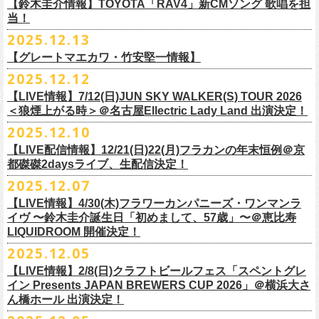
※高校生以下は当日¥2,000キャッシュバック（
当日年齢を証明できるも
ミスター小西(Vo)
当日あらゆる角度から切り取った写真を贅沢にまとめた72ページのフォ
【鈴木圭介情報】TOYOTA「RAV4」新CMソング 歌唱を担
配信日：2025年12月30日(火)正午
の（学生証、保険証など）
のご提示が必要となります）
ザ50回転ズとの対バンツアーが決定！
当！
奥野真哉(Key)
トブックも同梱したスペシャルパッケージ仕様で販売致します。
視聴料：U-NEXT月額会員視聴無料配信URL：
https:
一般チケット発売日：3月8日(日)
「フラカンと行くザ50回転ズの故郷巡りツアー！」と題し、ザ50回転ズ
中森泰弘(G)
2025.12.13
//t.unext.jp/r/flowercompanyz
TOYOTA「RAV4」の新CMソングの歌唱を鈴木圭介が担当
！
のメンバーの故郷、堺、出雲、徳島を２バンドで巡ります！
竹安堅一(G)
フラカンのweb shop「ニワトリ堂」、そして1/31(土)札幌公演よりフラカ
【グレートマエカワ・竹安堅一情報】
2025年12月17日発売とともに新作CMが公開され
ました。
◎「フォークの爆発2026 〜座って演奏するスタイルです〜」
4月4日(土) ,5日(日)に開催される「WALK INN FES! 2026 IN 桜島」にフ
グレートマエカワ(B)
ンのライブ会場にて販売がスタート！
＊以下過去ライブ作品も配信中
ナレーションも担当しております。
2025.12.12
7/4(土)岡山・倉敷新渓園敬倹堂 16:30/17:00 問：キャンディープロモ
ラワーカンパニーズの出演が決定！
一般チケット発売は1月31日。
クハラカズユキ(Dr)
完全生産限定盤のため売り切れ次第販売終了。どうぞお早めに！
『Maximum Top Beat!!』
◎「フラカンの横浜アリーナ -リモートライヴ編- 〜生き続けてる事は最
ぜひチェックしてください！
ーション岡山
どうぞお見逃しなく！
【LIVE情報】7/12(日)JUN SKY WALKER(S) TOUR 2026
フラワーカンパニーズが不定期で行なっている２マンライブ企画「シリ
チケット料金：前売¥5,500(税込/ドリンク代別途要/整理番号付)
3rd Anniversary of Top Beat Club
大のメッセージ！〜」 2020.8.27 横浜アリーナ *無観客配信ライブ
7/5(日)兵庫・神戸クラブ月世界 15:30/16:00 問：清水音泉
＜狼煙上がる時＞＠名古屋Ellectric Lady Land 出演決定！
◎「WALK INN FES! 2026 IN 桜島」
ーズ・人間の爆発」、SCOOBIE Dを迎え、2026年5月に奈良と岐阜での
チケット発売日：2/11(水・祝)
商品詳細：
うつみようこ＆Yokoloco Band “ワンマン！”
◎「ゾロ目だョ全員集合!〜フラカン33年、野音99年〜」
2022.9.23 日比
7/11(土)岐阜・郡上八幡Club Layla 16:30/17:00 問：クラブレイラ
日付：4月4日(土) ,5日(日) ※日割り発表は後日となります
◎「フラカンと行くザ50回転ズの故郷巡りツアー！」
開催が決定！
問い合わせ：十三GABU
LIVE Blu-ray+CD『フラカンの日本武道館 Part2 ～超・今が旬～』
2025.12.10
【公演日】2026/2/5 (木)
3月26日(木)＠KT ZEPP YOKOHAMAで開催される「PON pre WALK
谷野外大音楽堂
7/19(日)東京・有楽町I’M A SHOW 15:15/16:00 問：ネクストロード
会場：南栄リース桜島広場(桜島多目的広場野外ステージ)
日時：2026年4月9日(木) 18:30 OPEN / 19:00 START
内容：Blu-ray+2CD+LIVE PHOTO BOOK(72p） *三方背BOX仕様
【会場】荻窪 TOP BEAT CLUB
THIS WAY〜12年目でも終わらない青春の歌〜」にフラワーカンパニーズ
【LIVE配信情報】12/21(日)22(月)フラカンの年末恒例＠京
◎ フラワーカンパニーズ「神さまツアー」～年末恒例磔磔2デイズ～ 1
8/1(土)福岡・門司BRICK HALL 16:30/17:00 問：ブリックホール
出演：
会場：大阪・堺ファンダンゴ
2025年もお互いに充実のライブを展開してきた両者によるガチンコ対バ
◎フラカン＆ヨコロコ合同企画「俺たちのザ・ベストテン2026」東京編
価格：¥11,000(税込)
【開場/開演】19:00 / 19:30
の出演が決定しました！
都磔磔2daysライブ、生配信決定！
日目 2023.12.13 京都磔磔
8/2(日)福岡・門司BRICK HALL 15:30/16:00 問：ブリックホール
ーゲストアーティスト
出演：フラワーカンパニーズ、ザ50回転ズ
ン、熱すぎるステージになること必至！
【昭和の歌番組を代表する『ザ・ベストテン』のトリビュートLIVE。
発売日：2026年1月30日
【出演】うつみようこ＆Yokoloco Band
本日よりチケット最速先行受付も開始！
2025.12.07
2026年4月18日(土)岩手県二戸市九戸城跡で開催される、結成10周年を迎
◎ フラワーカンパニーズ「神さまツアー」～年末恒例磔磔2デイズ～ 2
チケット料金：5,500円（税込/整理番号付/ドリンク代別）
HEY-SMITH / RHYMESTER / バックドロップシンデレラ / KALMA / 打首
チケット料金：前売り 5,000円(ドリンク代別途)
一般チケット発売は3月8日。
数々の昭和歌謡のカヴァーだけの一夜】
販売場所：フラワーカンパニーズweb shop「ニワトリ堂」
【前売】5,000円 (+1D）
お見逃しなく〜
えるSaToMansion主催のイベント【南部事変 2026】にフラワーカンパニ
日目 2023.12.14 京都磔磔
【LIVE情報】4/30(木)フラワーカンパニーズ・ワンマンラ
※7/4＠倉敷はドリンク代なし、7/19＠東京は全席指定
獄門同好会 / 友部正人 / bacho / THE BOYS&GIRLS
※整理番号あり
どうぞお見逃しなく！
日時：5/19(火)開場18:30／開演19:00
（https://flowercompanyzinc.stores.jp/）、フラワーカンパニーズ ライブ
【当日】5,500円 (+1D）
ーズの出演が決定しました！
イヴ 〜鈴木圭介誕生日「初めまして、57歳」〜＠恵比寿
※高校生以下は当日¥2,000キャッシュバック（
当日年齢を証明できるも
/ SOIL&”PIMP”SESSIONS / フラワーカンパニーズ / SIX LOUNGE / THE
※小学生以上有料、未就学児童入場不可
会場：東京・荻窪TOP BEAT CLUB
会場
【発売場所】イープラス／Peatix
◎「PON pre WALK THIS WAY〜12年目でも終わらない青春の歌〜」
LIQUIDROOM 開催決定！
■U-NEXT問い合わせ：
https://help.
unext.jp/info-video/detail/
info403b
の（学生証、保険証など）
のご提示が必要となります）
FOREVER YOUNG / ENTH / Hump Back / The Birthday (クハラカズユ
チケット発売：2026年1月31日(土)午前10時～
◎フラワーカンパニーズpresents『シリーズ・
人間の爆発』
出演：
※完全生産限定盤のため、生産分完売次第販売終了
【一般発売日】12/13 10:00〜
日時：2026年3月26日(木) 開場17:30 / 開演18:30
◎SaToMansion 10th anniversary festival【南部事変 2026】
2025.12.05
一般チケット発売日：3月28日(土)
キ, ヒライハルキ, フジイケンジ)
イープラス
https://eplus.jp/sf/detail/
4450790001-P0030001
日時：5月30日(土) 開場 16:30 / 開演 17:00
真城めぐみ(Vo)
【イープラス URL】
https://eplus.jp/sf/detail/4450650001-P0030001
会場：KT ZEPP YOKOHAMA
▼CM 概要
日時：2026年4月18日(土) 開城 10:00 / 閉城 17:30 予定
ー鹿児島アーティスト
会場：奈良NEVER LAND
うつみようこ(Vo)
【LIVE情報】2/8(日)クラフトビールフェス「スペントグレ
【Peatix URL】
https://peatix.com/event/4740570
出演：Hump Back/四星球/フラワーカンパニーズ … and more!!
TOYOTA RAV4「LOVE FOREVER」篇
会場：岩手県二戸市九戸城跡
https://www.city.ninohe.lg.jp/info/335
人性補欠 / Tonto / その日暮らし / 花想い / Noisy Laf / 椿井紗代 / Wiθ /
日時：2026年4月11日(土) 16:30 OPEN / 17:00 START
出演：フラワーカンパニーズ/SCOOBIE DO
鈴木圭介(Vo)
イン Presents JAPAN BREWERS CUP 2026」＠横浜大さ
【入場順】1.イープラス 2.Peatix
チケット料金：¥5,0OO(1F立ち見)¥6,0OO 1Drink別(2F指定席)
＊TOYOTA「RAV4」オフィシャルサイト：
https:/
/toyota.jp/rav4/
その他詳細：SaToMansion 公式サイト：
https://satomansion.com/
Poly lism / DJ Msize /ともそだちBAND / +オーディショングランプリ
ん橋ホール 出演決定！
会場：島根・出雲アポロ
チケット料金：前売り¥5.200(税込/D別/整理番号付)
ミスター小西(Vo)
2026年2月 「初恋の嵐 西山達郎生誕祭～初恋の嵐 カモンアゲイン!2026
【問】TOP BEAT CLUB 03-6913-5433 info@topbeatclub.com
※1Drink別
竹原ピストルさん（バンド編成）との対バンライブが決定！
ーー
出演：フラワーカンパニーズ、ザ50回転ズ
一般チケット発売日：2026年3月8日(日)
奥野真哉(Key)
～」開催ゲストボーカルとして、