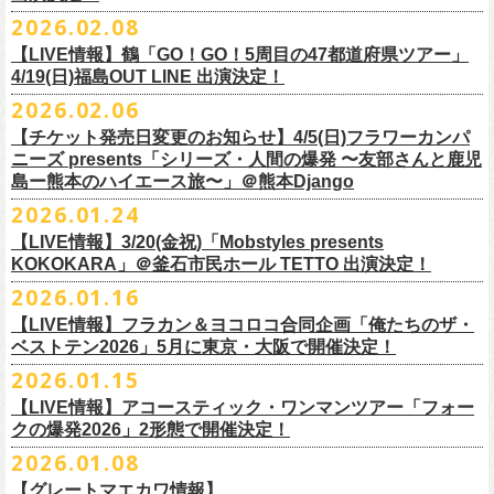
チケット料金：
・宮崎朝子（SHISHAMO）
お肉をたっぷり味わいながら、生の音楽に酔いしれる「ニクオン」
。今
トにて”皆勤風呂ントアクト”として皆さんをお迎えします。
フラカンの出演は6月20日(土)になります。
一般チケット発売日：5月23日(土) 10:00
2026.02.08
日時：2026年4月30日(木) 開場18:15／開園19:00
一般チケット発売日：3月28日(土)
前売 ¥5,500(税込/ドリンク代別）
・山田将司＆菅波栄純（THE BACK HORN）
2026年5月に奈良と岐阜で開催、SCOOBIE DOを迎えお届けするフラワ
【公演詳細】
年もお楽しみください！
どうぞお楽しみに♨️
どうぞお楽しみに！
問い合わせ：JAILHOUSE(052)936-6041 /
https://www.jailhouse.jp/live/
会場：恵比寿
LIQUIDROOM
U-22割 ￥4,500(税込/ドリンク代別/身分証持参必須（コピー不可/公演当
【LIVE情報】鶴「GO！GO！5周目の47都道府県ツアー」
ーカンパニーズが不定期で行なっている２マンライブ企画「シリーズ・
公演タイトル：第11回！ 僕たち、プロ野球大好きミュージシャンです！
オフィシャルホームページ：
https://www.
nikuon.com/top
dragondeluxe2026/
チケット料金：前売り¥5,700(税込/整理番号付/ドリンク代別途要) *記念バ
◎「フォークの爆発2026 ミニマル巡業 〜うたとギターとコーラスと〜」
日提示できない場合は一般価格チケットとの差額分をお支払いいただき
4/19(日)福島OUT LINE 出演決定！
「ホフディラン 春のベースまつり」に今年もグレートマエカワの出演が
人間の爆発」の一般チケット発売が3/8(日)10:00よりスタート！
日時・会場：3月17日（火）新宿ロフトプラスワン
お問い合わせ：ニクオン実行委員会 info＠
nikuon.com
◎「OTODAMA’26」
◎『
YATSUI FESTIVAL! 2026
』
ッヂ付
6/28(日) 札幌musica hall cafe 開場15:30/開演16:00 問：浮雲社中
ます)
決定！
ますます充実のライブを展開している両者によるガチンコ対バン、熱す
2026.02.06
（http://www.loft-prj.co.jp/PLUSONE/）
日時：5月4日(月祝)、5日(火祝) 開場10:00 / 開演11:00
日程：
2026
年
6
月
20
日（土）、
6
月
21
日（日） ※フラワーカンパニーズ
＊フラワーカンパニーズファンクラブ「ヤングフラワーズ」優先販売を
鶴「GO！GO！5周目の47都道府県ツアー」4/19(日)福島OUT LINE 公演
一般チケット発売日：2026年3月15日(日)10:00
チケット料金：4,800円（税込/整理番号付/ドリンク代別）
※１人１枚※未就学児入場不可/小学生以上チケット必要
ぎるステージになること必至！
開場／開演： 18:15／19:00
＊フラワーカンパニーズの出演は5月5日(火祝)のみ
の出演は6/20(土)のみ
【チケット発売日変更のお知らせ】4/5(日)フラワーカンパ
予定しています。次号会報誌にご案内を同
封します
にフラワーカンパニーズの出演が決定！
プレイガイド：
※高校生以下は当日¥2,000キャッシュバック（
当日年齢を証明できるも
一般チケット発売日：2026年6月6日(土)
◎「ホフディラン 春のベースまつり2026」
どうぞお見逃しなく〜
出演ミュージシャン： ※五十音順
会場：大阪・泉大津フェニックス
開場
ニーズ presents「シリーズ・人間の爆発 〜友部さんと鹿児
/
開演（両日）：
11:30
チケットぴあ
の（学生証、保険証など）
のご提示が必要となります）
＊ライブハウス会場限定店頭先行：4/4(土) 12:00〜19:00
日時：2026年5月20日(水) OPEN 18:30 / START 19:00
イノウエアツシ（ニューロティカ／横浜DeNAベイスターズ）、ウエノコ
島ー熊本のハイエース旅〜」＠熊本Django
その他詳細→
https://shimizuonsen.com/otodama/26/
会場
: Spotify O-EAST / Spotify O-WEST / Spotify O-nest 5F / Spotify O-
◎鶴「GO！GO！5周目の47都道府県ツアー」
イープラス
一般チケット発売日：3月28日(土)10:00
・クラブカウンターアクション宮古店頭
会場：新代田FEVER
ウジ（the HIATUS、Radio
nest 6F / Spotify O-Crest
2026.01.24
日時：2026年4月19日(日) 開場15:30 / 開演16:00
ローソンチケット
〒027-0083 岩手県宮古市大通２丁目６－１１
出演：ホフディラン
◎フラワーカンパニーズpresents『シリーズ・
人間の爆発』
Caroline／広島東洋カープ）、オカモト”MOBY”タクヤ (SCOOBIE DO ／
duo MUSIC EXCHANGE /
clubasia / LOFT9 shibuya / WOMBLIVE /
会場：福島OUT LINE
ネクストロード 03-5114-7444（平日14:00〜18:00）
プレイガイドなど詳細はライブページにてご確認くださ
【LIVE情報】3/20(金祝)「Mobstyles presents
6月から開催するフラワーカンパニーズのアコースティック企画の新たな
*
注意事項
ゲストベーシスト：ウエノコウジ（the HIATUS / Radio Caroline)、グレ
MLB解説者)、グレート
shibuya 7thFLOOR
出演：鶴、フラワーカンパニーズ
KOKOKARA」＠釜石市民ホール TETTO 出演決定！
い
https://flowercompanyz.com/live/
試みとなる歌とアコースティックギター一本とコーラスと小
物の楽器な
東北地方在住者のみの先着販売となります
ートマエカワ (フラワーカンパニーズ
) 、junko（打首獄門同好会）、and
・5月30日(土) 開場 16:30 / 開演 17:00
マエカワ（フラワーカンパニーズ／中日ドラゴンズ）、樋口豊
主催
:
やついいちろう
チケット料金：¥4800(税込/オールスタンディング/ドリンク代別途要)
どで構成するライヴ「フォークの爆発2026 ミニマル巡業 〜うたとギター
2026.01.16
１人１枚のみ購入可能
more,,,
会場：奈良NEVER LAND
（BUCK∞TICK／阪神タイガース）
他出演者、チケットなど詳細：以下よりご確認ください
一般チケット発売日：2月21日(土)
とコーラスと〜」の一般チケット発売が3/8(日)10:00よりスタート！
住所記載の身分証確認持参の上、
それぞれのライブハウス店頭にて販売
来場チケット：前売り：¥5,300+1drink 当日：¥5,800+1drink
出演：フラワーカンパニーズ/SCOOBIE DO
【LIVE情報】フラカン＆ヨコロコ合同企画「俺たちのザ・
司会：金光裕史（音楽と人編集部／阪神タイガース）
◎「モンキーTシャツ」
【YATSUI FESTIVAL! 2026 WEB INFORMATION】
問い合わせ：GIPお問合せフォーム→
https://www.gip-web.co.jp/t/info
します
配信チケット：前売り配信視聴券：¥3,000
ベストテン2026」5月に東京・大阪で開催決定！
チケット料金：前売り¥5.200(税込/D別/整理番号付)
6月から開催するフラワーカンパニーズのアコースティック企画の新たな
料金：前売￥4,000 ※税込／要1オーダー（500円以上）
価格：￥3,700(税込)
オフィシャルサイト：
https://yatsui-fes.com
◎「フォークの爆発2026 ミニマル巡業 〜うたとギターとコーラスと〜」
購入は現金のみとなります
当日・アーカイブ配信視聴券：¥3,500
一般チケット発売日：2026年3月8日(日)
試みとなる歌とアコースティックギター一本とコーラスと小
物の楽器な
チケット発売日：2月28日（土）11時〜
2026.01.15
ボディ：ビッグシルエット
オフィシャルX：
https://x.com/YATSUIFES
＊ミニマル巡業とは『
新たな試みとして歌とアコースティックギター一
転売は固く禁止とさせていただきます
＊お得な来場＆配信チケット：前売り：¥7,000+1drink
プレイガイド：
どで構成するライヴ「フォークの爆発2026 ミニマル巡業 〜うたとギター
※購入枚数制限あり／お一人様2枚まで
カラー：ホワイト、アシッドブルー
オフィシャルFacebook：
https://www.facebook.com/YATSUIFES
【LIVE情報】アコースティック・ワンマンツアー「フォー
本とコーラスと小
物の楽器などで構成するライヴ』です
公演当日も身分証を確認させて頂きます（U-22割も同様）
チケット発売：
イープラス
とコーラスと〜」に札幌公演の追加が決定！
※チケットの整理番号順での入場となります。
素材 ： 綿100％
オフィシャルInstagram ：
https://www.instagram.com/yatsuifes/
クの爆発2026」2形態で開催決定！
6/8(月)京都・紫明会館 18:30/19:00 問：SOLE CAFE
当日11:30〜整列開始いたします
ホフディランオフィシャルFC先行(抽選)：3/19(木)
12:00-3/22(日) 23:59
チケットぴあ
販売URL
サイズ：S / M / L / XL
2026.01.08
6/10(水)広島・東広島 西条公会堂 18:30/19:00 問：キャンディープロモ
近隣のご迷惑になるためそれ以前のお並びは禁止とさせていただき
ます
一般発売その他情報は
ローソンチケット Ｌコード：56253
◎「フォークの爆発2026 ミニマル巡業 〜うたとギターとコーラスと〜」
https://eplus.jp/sf/detail/4487570001-P0030001
＜製品サイズ＞
YATSUI FESTIVAL! 2026お問合せ：Spotify O-EAST：03-5458-4681
ーション広島
その他詳細：
https://www.gip-web.co.jp/schedule/detail/8491#13568
特設サイトにて→
https://hoff.jp/e/
bs26/
【グレートマエカワ情報】
問い合わせ：奈良NEVER LAND
http://nara-neverland.
com/pc/info.html
＊ミニマル巡業とは『
新たな試みとして歌とアコースティックギター一