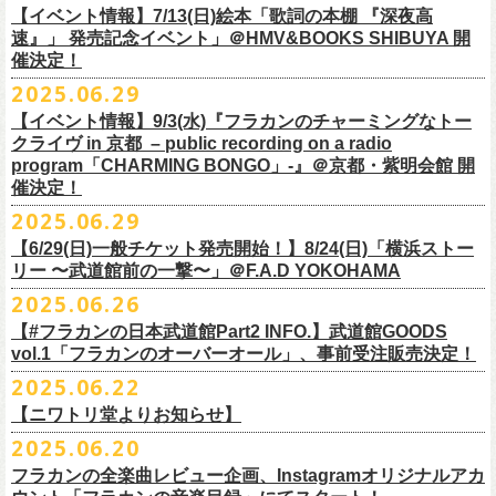
多方 大和川酒造北方風土館 より販売致します！
2.キャンペーン公式ページで、Spotifyの特別プレイリストを作成。
https://www.youtube.com/watch?
v=1EMet2dx9d4
タル配信することが決定！
【イベント情報】7/13(日)絵本「歌詞の本棚 『深夜高
イープラス販売URL（プレオーダー・一般共通）
3.作成したプレイリストを
#フラカンプレイリスト
をつけてXでシェア。
◎「フラカンの日本武道館 Part2 〜超・今が旬〜」オフィ
速』」 発売記念イベント」＠HMV&BOOKS SHIBUYA 開
https://eplus.jp/sf/detail/
4361520001-P0030001
4.フラワーカンパニーズ公式Xのキャンペーンポストをリポストして完了
■vol.6
催決定！
どうぞお楽しみに！
シャルグッズ事前通販ページ
◎「チョイナチョイナトートバッグ」
価格：¥2,000(税込)
です。
ゲスト：TOSHI-LOW（BRAHMAN）
2025.06.29
カラー：ストーンブルー、スモーキーピンク
https://capitalradioone.jp/
SHOP/387158/list.html
https://youtu.be/Z9wrtIqELqE
素材 ： 綿100％ キャンパス
【イベント情報】9/3(水)『フラカンのチャーミングなトー
■受付期間：7/16(水)17:00 ～ 8/24(日)22:59 ＊超早期ご注文特典ステッ
★応募期間
クライヴ in 京都 – public recording on a radio
サイズ：高さ40cm , 袋口幅48cm , 底幅33cm , 奥行(マチ)15cm , ハンド
カー付き：〜7/21(月祝)23:59 まで
2025年7月23日(水)〜2025年8月12日(火) 23:59まで
■vol.7
program「CHARMING BONGO」-』＠京都・紫明会館 開
ル長58cm , 内容量約15L
■発送予定：9月12日前後
※その他詳細はキャンペーン公式ページ記載の応募規約をご確認くださ
ゲスト：Novel Core
催決定！
＊その他詳細は上記通販ページをご確認ください
い
https://www.youtube.com/watch?
v=I8Zw-h9Anxg
2025.06.29
【6/29(日)一般チケット発売開始！】8/24(日)「横浜ストー
リー 〜武道館前の一撃〜」＠F.A.D YOKOHAMA
◎「CHICKEN SKIN RECORDS ガジェットポーチ」
2025.06.26
価格：2000円(税込)
カラー：ブラック、レッド
【#フラカンの日本武道館Part2 INFO.】武道館GOODS
vol.1「フラカンのオーバーオール」、事前受注販売決定！
サイズ：125×97×42ｍｍ
2025.06.22
【ニワトリ堂よりお知らせ】
2度目の日本武道館公演「フラカンの日本武道館 Part2 〜超・今が旬〜」
2025.06.20
の１ヶ月後より、
全国ワンマンツアーの開催が決定！
いつもフラワーカンパニーズのweb shop【ニワトリ堂】をご利用いただ
タイトルは「フラカンのチョイナチョイナ’25/’26」、
10/25(土)熊本
フラカンの全楽曲レビュー企画、Instagramオリジナルアカ
きありがとうございます。
Djangoを皮切りに、
来年2026年3/14(土)仙台darwinまで、
30箇所31公演を