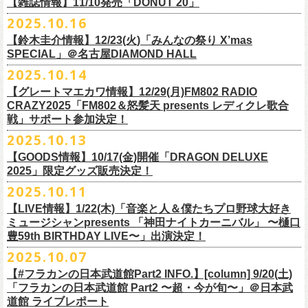
FILL BREWING
ーー過去ライブ映像配信スケジュール予定ーー
【雑誌情報】11/10発売「DONUT 20」
※購入枚数制限あり／お一人様2枚まで
受付
URL
：
https://l-tike.com/su-
xing-cyu/
予約開始：2025年11月16日(日)12:00〜
＊9/20(土)「フラカンの日本武道館 Part2 〜超・今が旬〜」ライブレポー
し2DAYSの2023年の映像も配信されること
が決定！
◎「フラカンの横浜アリーナ -リモートライヴ編- 〜生き続けてる事は最
▼視聴はこちら
みぞのくち醸造所
＊11/27(木)配信開始予定
※チケットの整理番号順での入場となります。
予約方法：Livepocketで受付
https://t.livepocket.jp/e/2q1m4
ト掲載
2025.10.16
武道館ライブ配信に先駆け、順次公開される予定です。
■11月10日(月)発売 「DONUT 20」
大のメッセージ！〜」
https://video.unext.jp/browse/feature/FET0012549
YOUNG MASTER（ドリンクアッパーズ）
◎「ゾロ目だョ全員集合!〜フラカン33年、野音99年〜」2022.9.23 日比
販売URL
https://skream.jp/livereport/2025/10/flower_companyz.php
【鈴木圭介情報】12/23(火)「みんなの祭り X’mas
＊グレートマエカワインタビュー掲載
https://video.unext.jp/browse/feature/FET0012549
横浜ビール
谷野外大音楽堂
https://eplus.jp/sf/detail/4428590001-P0030001
SPECIAL」＠名古屋DIAMOND HALL
どうぞお楽しみに！
【グレートマエカワ（フラワーカンパニーズ）「ロックンロールが降っ
ほか過去ライブ映像２作品も配信中！
横浜ベイブルーイング
2025.10.14
てきた日」】
＊12/4(木)配信開始予定
Riip Beer他（Ever Green Imports）
＊12/4(木)配信開始予定
注意事項
＊U-NEXT独占ライブ配信詳細
人生を変えた1枚のレコードについて訊く「ロックンロールが降ってきた
◎ フラワーカンパニーズ「神さまツアー」～年末恒例磔磔2デイズ～ 1
＊11/20(木)より配信中
【グレートマエカワ情報】12/29(月)FM802 RADIO
Y.MARKET BREWING
◎ フラワーカンパニーズ「神さまツアー」～年末恒例磔磔2デイズ～ 1
※営利目的のチケットの転売は固くお断り致します。転売チケットは入
◎フラワーカンパニーズ「フラカンの日本武道館 Part2 〜超・今が
日」に、先ごろ、二度目の日本武道館公演を成功させたフラワーカンパ
日目 2023.12.13 京都磔磔
◎「フラカンの横浜アリーナ -リモートライヴ編- 〜生き続けてる事は最
CRAZY2025「FM802＆怒髪天 presents レディクレ歌合
US BREWERY（近日発表！）
日目 2023.12.13 京都磔磔
場をお断りする場合もあ
旬〜」
ニーズのグレートマエカワが登場。自身の音楽人生とフラワーカンパニ
◎ フラワーカンパニーズ「神さまツアー」～年末恒例磔磔2デイズ～ 2
戦」サポート参加決定！
大のメッセージ！〜」
US BREWERY（近日発表！）
◎ フラワーカンパニーズ「神さまツアー」～年末恒例磔磔2デイズ～ 2
りますのでご注意ください。
年末恒例となっている大晦日ライブ「ヤングナイター」改め、「ヤング
配信日：2025年12月5日(金)19:00〜 ※見逃し配信あり
ーズの現在地を語る。
日目 2023.12.14 京都磔磔
＊11/27(木)より配信中
2025.10.13
US BREWERY（近日発表！）
日目 2023.12.14 京都磔磔
※撮影・録音・録画などは禁止とさせていただきます。また開場時のご
デーゲーム’25」の開催が決定！
視聴料：U-NEXT月額会員視聴無料配信URL：
https:
https://donutroll.tokyo/wd/20251110_donut20/
◎『フラワーカンパニーズ「ゾロ目だョ全員集合!〜フラカン33年、野音
自分の席以外の席取りは
【GOODS情報】10/17(金)開催「DRAGON DELUXE
//t.unext.jp/r/flowercompanyz
99年〜」2022.9.23 日比谷野外大音楽堂』
出演アーティスト：
ご遠慮ください。
2025」限定グッズ販売決定！
12月31日(水)＠新代田LIVE HOUSE FEVERにて、今年は14:00からライ
アホマイルド坂本（MC）
※飲食を伴うイベントのため、公演当日、体調不良や発熱症状のある方
ブスタート！
2025.10.11
＊U-NEXT過去ライブ作品配信詳細
10月17日(金)＠名古屋DIAMOND HALLにて開催するフラワーカンパニー
は、来場をご遠慮いただ
年越しのライブ配信はございません。
※配信開始日は変更になる場合があります
【LIVE情報】1/22(木)「音楽と人＆僕たちプロ野球大好き
＊＊＊＊＊＊
ズ presents 「DRAGON DELUXE 2025〜特別編〜」【俺たちのザ・ベス
2月6日（金）
きますようお願いいたします。
チケットの発売日は11月15日(土)。
10月25日(土)よりスタートしたフラワーカンパニーズ ワンマンツアー
ミュージシャンpresents 「神田ナイトカーニバル」 〜樋口
ーーー12/5(金)19:00〜U-NEXTにて独占ライブ配信開始！ーーー
トテンPart2】
◆音楽◆
※ミュージシャンによるトークイベントですが、音楽の話は一切いたし
「フラカンのチョイナチョイナ’25/’26」 ポスターをニワトリ堂にて限定
豊59th BIRTHDAY LIVE〜」出演決定！
①11/20(木)配信開始予定
◎フラワーカンパニーズ「フラカンの日本武道館 Part2 〜超・今が
の限定グッズとして、アクリルキーホルダーの販売が決定！
bird
ませんのでご了承くださ
今年も充実のライブ・
ツアー活動を行なってきたフラカンの2025年のラ
販売致します。
◎「フラカンの横浜アリーナ -リモートライヴ編- 〜生き続けてる事は最
2025.10.07
旬〜」
当日会場にて販売いたします。
THE LOCAL PINTS
い。
『音楽と人』で好評連載中のBUCK∞TICKのベーシスト・樋口豊のコラム
イブ納めとな
る今公演、どうぞお楽しみください！
10月30日(木)9:00〜販売開始となります。
大のメッセージ！〜」 2020.8.27 横浜アリーナ *無観客配信ライブ
配信日：2025年12月5日(金)19:00〜 ※見逃し配信あり
【#フラカンの日本武道館Part2 INFO.】[column] 9/20(土)
「タイガース、今年も優勝だ!!」から派生したトークイベント〈僕たち、
＊数に限りがございます。
視聴料：U-NEXT月額会員視聴無料
「フラカンの日本武道館 Part2 〜超・今が旬〜」＠日本武
◆お笑いステージ◆
公演に関するお問い合わせ LOFT9 Shibuya
プロ野球大好きミュージシャンです！〉presentsによるライヴの開催が決
◎フラワーカンパニーズ大晦日ライブ「ヤングデーゲーム’25」
②11/27(木)配信開始予定
配信URL：
https:
//t.unext.jp/r/flowercompanyz
道館 ライブレポート
レギュラー
https://www.loft-prj.co.jp/schedule/loft9/contact
定！
日時：12月31日（水）OPEN 13:30/ START 14:00