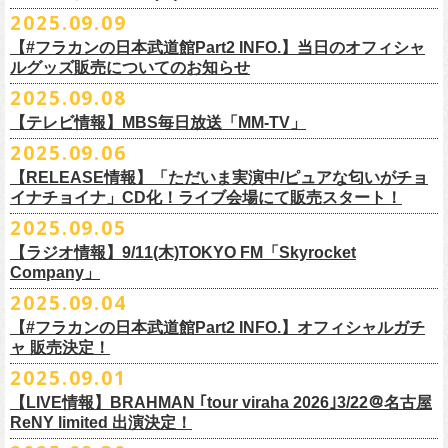
DJやついいちろう
Secret Artist：*後日発表
問い合わせ／SOGO TOKYO 03-3405-9999
2025.09.09
11月15日(土) 福井CHOP 16:30/17:00
■9月13日(土)19:00〜20:00 Inter FM「LOVE ON MUSIC」
Name the Night
Guest Artist : 鈴木圭介 (フラワーカンパニーズ)
11月16日(日) 神戸VARIT. 15:30/16:00
【#フラカンの日本武道館Part2 INFO.】当日のオフィシャ
＊鈴木圭介、グレートマエカワ生出演
ハモニカクリームズ
MC ：矢野きよ実
11月29日(土) 名古屋E.L.L 16:30/17:00
ルグッズ販売についてのお知らせ
https://www.interfm.co.jp/loveonmusic/
雅轟太鼓
料金：全席指定 ／ 前売 ￥6,500‐ 当日 ￥7,000‐ 入場時ドリンク代￥600-
11月30日(日) 静岡サナッシュ 15:30/16:00
2025.09.08
別途必要
9月20日(土)フラカンの日本武道館公演当日のグッズ販売ついてのお知ら
12月6日(土) 宇都宮HEAVEN’S ROCK VJ-2 16:30/17:00
◆お笑いステージ◆
チケット発売：2025年10月15日(水) 正午～
【テレビ情報】MBS毎日放送「MM-TV」
せです。
12月7日(日) 水戸LIGHT HOUSE 15:30/16:00
ですよ。
チケット受付：チケットぴあ Ｐコード 311-504
2025.09.06
12月13日(土) 盛岡CLUB CHANGE WAVE 16:30/17:00
■
9月8
日(月)27:20〜
MBS毎日放送「MM-TV」
ヨネダ2000
イープラス
https://eplus.jp/minnano-xmas/
☆グッズ販売：12:00〜予定（準備状況により、
少々お待ちいただく場合
本日開催された「フラカンの日本武道館 Part2 〜超・今が旬〜」こちら
12月14日(日) 弘前KEEP THE BEAT 15:30/16:00
【RELEASE情報】「ただいま実演中/ピュアな匂いがチョ
＊グレートマエカワ インタビューOA
================================================
お問合せ：並矢株式会社 052-683-5885 （平日10時から17時）
がございます）
のライブの模様がU-NEXTにて独占ライブ配信されることが決定！
イナチョイナ」CD化！ライブ会場にて販売スタート！
12月21日(日) 京都磔磔 15:30/16:00
◎「ドラデラ2025 爽やかアクキー」
※
リピート放送；
9/11(木)、9/12(金)、9/14(日)
☆ご購入商品を入れる袋のご用意はございませんので、
みなさまの方で
詳細は後日発表致します。
12月22日(月) 京都磔磔 18:30/19:00
2025.09.05
価格：800円(税込)
https://www.mbs.jp/mmtv/
文・天野史彬 写真：新保勇樹
ご準備をお願い致します
昨日開催しました「フラカンの日本武道館 Part2 〜超・今が旬〜」にて
2026年
サイズ：85 × 40ｍｍ
#MMTV_mbs
【ラジオ情報】9/11(木)TOKYO FM「Skyrocket
どうぞお楽しみに！
オフィシャルグッズを購入いただきありがとうございました。
1月17日(土) 長野CLUB JUNK BOX 16:30/17:00
Company」
▼
＊「フラカンの日本武道館 Part2 オフィシャルグッズ」につきまして
一部の商品を事後通販させていただくことが決定しました。
1月18日(日) 千葉LOOK 15:30/16:00
ーーーーーーーーーーーーーー
2025年９月20日、フラワーカンパニーズが10年ぶりとなる日本武道館ワ
2025.09.04
現金に加え、各種キャッシュレス決済もご利用いただけます。
対応ブ
1月24日(土) 高知X-pt. 16:30/17:00
■9月11日(木)17:00〜20:00 TOKYO FM「Skyrocket Company」
ンマン公演「フラカンの日本武道館Part2 〜超・今が旬〜」を開催した。
ランドは下記画像をご確認ください
商品を買い逃した方、追加で買いたいなという方、ぜひご利用くださ
【#フラカンの日本武道館Part2 INFO.】オフィシャルガチ
1月25日(日) 広島SECOND CRUTCH 15:30/16:00
＊鈴木圭介、グレートマエカワ 生出演
☆フラワーカンパニーズ presents 「DRAGON DELUXE 2025〜特別
熟練の凄みと、消えることのないみずみずしさを兼ね備えた演奏。派手
ャ 販売決定！
い。
1月27日(火) 四日市CLUB CHAOS 18:30/19:00
https://www.tfm.co.jp/sky/
編〜」【俺たちのザ・ベストテンPart2】
になり過ぎず、かと言ってストイックにもなり過ぎず。躍動するバンド
◎「チョイナチョイナTシャツ」
2025.09.01
1月31日(土) 札幌近松 16:30/17:00
日時：10月17日(金) Open 18:15 / Start 19:00
と楽曲の世界観を彩り、会場を鮮やかに彩った演出。ダブルアンコール
2025年9月20日(土)開催、フラワーカンパニーズ日本武道館ワンマンライ
価格：￥3,500（税込）
【 受付URL 】
2月4日(水) 下北沢シェルター 18:30/19:00
会場：名古屋DIAMOND HALL
【LIVE情報】BRAHMAN ｢tour viraha 2026｣3/22＠名古屋
までの全26曲、この10年間でリリースされてきた楽曲を中心としたリア
ブ「フラカンの日本武道館 Part2 〜超・今が旬〜」公演当日のオフィシ
ボディカラー：バニラ, グレイッシュパープル
https://capitalradioone.jp/
SHOP/387158/list.html
2月14日(土) 大阪バナナホール 16:30/17:00
ReNY limited 出演決定！
出演：
ルタイム感のあるセットリスト。すべてが「完璧だ！」と感嘆してしま
ャルグッズエリアにオフィシャルガチャが登場！
素材 ： 綿100％
2月15日(日) 岡山ペパーランド 15:30/16:00
フラワーカンパニーズ