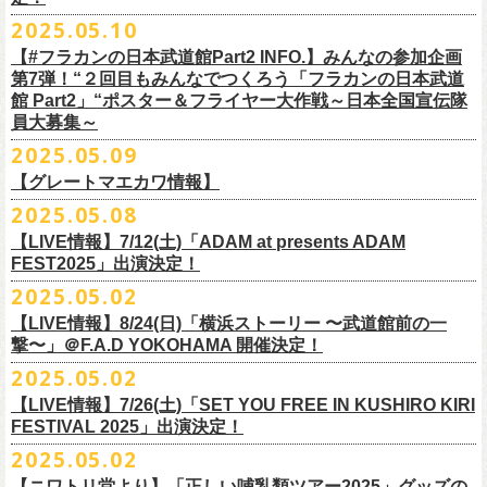
インスタグラムアカウント：
ルです〜」の一般チケットが今週末より発売開始！
※本受付は、スマートフォンからのみお申し込みいただけます。
ド・アイボリーズとフラワーカンパニーズとの異色対バンが決定！
■価格：20,000円(税込) ※送料別（一律：1100円）
https://www.youtube.com/watch?v=6XTayyWwFP0&t=6s
（tax in/1F・2Fスタンディングは整理番号付/ドリンク代別）
presents「DRAGON DELUXE 2025」の開催が決定！
12:00〜17:00)/info@shimizuonsen.com
◎「OYZ NO YAON ＃007 〜オヤジを愛したスパイ〜」
12. スタンドアローン
2025.05.10
◎「フラカンの音楽目録」
7/5(土)喜多方、7/6(日)東京、8/3(日)福山公演は5/25(日)10:00より発売、
フィーチャーフォン、BlackBerry、WindowsPhone、タブレット端末
アイボリーズはマヂカルラブリー・村上（ギター）、囲碁将棋・根建太
■仕様
お問い合わせ：ノースロードミュージック TEL 022-256-1000（営業時
9月6日(土)山梨・甲府桜座 16:30/17:00 （問）FOB新潟 025-229-5000
日時：2025年10月19日(日) 15:30開場∕16:00開演
13. 飛び跳ねマーチ
https://www.instagram.com/
flowercompanyz_mokuroku
7/31(木)松阪公演のみ、諸事情により5/26(月)10:00からの発売に変更とな
（iPad、Android）からのお申し込みはできません。
一（ベース）、GAG・SJ（キーボード）、すゑひろがりず・南條庄助
生地：デニム
■vol.3
間 平日11:00〜16:00）
「DRAGON DELUXE」は、“名古屋のロックシーン活性化”、“
デビューか
【#フラカンの日本武道館Part2 INFO.】みんなの参加企画
http://fobkikaku.co.jp
会場：大阪城音楽堂
14. 40
ります。
※ご利用には、ローソンWEB会員(無料)への登録が必要になります。
（ドラム）、そしてジェラードン・アタック西本（ボーカル）の5人で
厚さ：11オンス
ゲスト：根本要（スターダスト☆レビュー）
第7弾！“２回目もみんなでつくろう「フラカンの日本武道
HP：
https://www.north-road.co.jp/detail/detail.php?eid=87091
ら応援してくれている名古屋の皆さんへの恩返し”、“
名古屋への郷土愛”の
9月7日(日)長野・松本上土劇場 16:00/16:30 （問）FOB新潟 025-229-
出演：スターダスト☆レビュー / 怒髪天 / フラワーカンパニーズ / 笑い飯
15．気持ちいい顔でお願いします
館 Part2」“ポスター＆フライヤー大作戦～日本全国宣伝隊
2023年6月に結成。
■サイズ（cm）
https://www.youtube.com/watch?v=OMoBtAjSn-w
公式X：
https://x.com/hosomichiofrock
3つをテーマに掲げ、2012年より地元・
名古屋で開催しているフラワーカ
5000
http://fobkikaku.co.jp
チケット料金：
16．すべての若さなき野郎ども
員大募集～
エレキセットとは一味違ったフラカンのアコースティックライブ、どう
<受付期間>
番組の中でアイボリーズのオリジナル曲として、アタック西本が書いた
ウエスト/ヒップ/ワタリ/裾幅/股下
ンパニーズの主催イベント。
出演：怒髪天、フラワーカンパニーズ
【指定席】前売料⾦(税込)：
¥7200
17．ディスイズナゴヤ
ぞお楽しみに！
2025年7月2日(水)18:00 ～ 2025年7月6日（日）22:00 (入金終了23:00)ま
歌詞にフラカンメンバーが作曲、アレンジを担当したことがきっかけ
S ＞ 100 / 111 / 37 / 26 / 68
■vol.4：山里亮太（南海キャンディーズ）
2025.05.09
チケット料金：全自由 前売￥6,900-（ドリンク代別）＊未就学児童入場
【芝⽣⾃由席】前売料⾦(税込)：
¥6900
今年2025年9月20日(土)開催「フラカンの日本武道館 Part2 〜超・今が
18．失格（2013 Mix ver.)
で
で、今回の対バンが実現しました！
M ＞ 105 / 116 / 38 / 26.5 / 70
https://youtube.com/live/_ipE-Na37yY
14回目となる今年はいつもと趣向を変え、9/20(土)開催「
フラカンの日本
【グレートマエカワ情報】
不可(小学生以上のご入場される方全てにチケット必要)
問い合わせ：清⽔⾳泉 06-6357-3666 (平⽇12:00〜17:00) /
旬〜」、今回も日本全国各地からたくさんの方に集まっていただけるよ
19．どっち坊主大会
◎フラワーカンパニーズ アコースティック・ワンマンツアー
※上記受付期間内でも、規定枚数に達し次第、受付は終了させていただ
L ＞ 110 / 121 / 39 / 27 / 72
武道館Part2 〜超・今が旬〜」
のアフターパーティー的イベントとして親
一般チケット発売日：7月19日(土)
info@shimizuonsen.com
うに！全国より”フラカンの日本武道館 日本全国宣伝隊員“を大募集致しま
2025.05.08
「
フォーク
の
爆発
2025～座って演奏するスタイルです～」
きます。
一般チケットは6/8(日)より発売開始！
※商品の特性上、サイズ表記から1～2cm程度の誤差が生じる場合がござ
◾️vol.5
◎押競満寿「オクノマサヒコのDJ Dinners〜2025、初夏〜」
しい仲間たちをゲストに
迎えての特別編を企画。
す！
※こちらの商品は、Sony Music Shop、ライブ会場での販売となります
【LIVE情報】7/12(土)「ADAM at presents ADAM
完売必至の初ツーマン、どうぞお楽しみに！
います。
ゲスト：大槻ケンヂ（筋肉少女帯/特撮/オケミス）
5/20(火) OPEN 18:00 CLOSE 23:00 (L/O 22:30)
昨年9月に荻窪TOP BEAT CLUBで行われ好評を博した、フラカン＆ヨコ
☆Sony Music Shop
FEST2025」出演決定！
・7月5日(土)
■予約有効期間
※写真参照 :鈴木圭介、グレートマエカワ S着用/ 竹安堅一 M着用/ミスタ
https://www.youtube.com/watch?v=1EMet2dx9d4
【DJ】奥野真哉、グレートマエカワ
ロコ合同企画「
俺たちのザ・ベストテン〜グレートマエカワ AGE55 前夜
10年前に続き、今回も宣伝隊員のお仕事としてお願いしたいのは学校や
https://www.sonymusicshop.jp/m/item/itemShw.php?
会場：福島・喜多方 大和川酒造北方風土館
予約日含めず１日間
2025.05.02
◎それゆけ！大宮セブンpresents「はぐれ者たちの宴」フラワーカンパニ
ー小西 L着用
※お店のキャパシティに限りがあるため、混雑状況によっては時間制の
祭〜」の第2弾、1978年〜
1989年まで放送されていた伝説の歌番組【ザ・
お店、そのほか人目につく場所への[ポスター貼り]と[フライヤー置き]の
site=S&ima=2253&utm_source=upcocoming&utm_medium=owned&utm_
時間：Open 15:30 / Start 16:00
※2025年7月6日(日)注文分に限り、2025年7月6日(日) 23:00入金締め切
ーズ×アイボリーズ ツーマンライブ
入れ替えとさせていただきます。何卒、ご了承ください。
ベストテン】
のトリビュートライヴとして、
全曲当時のヒット曲でのカ
【LIVE情報】8/24(日)「横浜ストーリー 〜武道館前の一
ポスター＆フライヤー大作戦！
campaign=DQCL000003946&cd=DQCL000003946&srsltid=AfmBOopGUP
◎「チキパン(CHICKEN PUNKS)ジャージ」
チケット料金：前売 ¥5,500（税込／全自由・整理番号付／ドリンク代別
りとなります。
日時：2025年7月23日(水) 開場：18:15 開演：19:00
【料金】2000円 （1ドリンク付き）
ヴァーライヴをお届けします！
撃〜」＠F.A.D YOKOHAMA 開催決定！
作戦を決行いただきましたら、展開していただいている様子を写真に撮
f67JLrBdn1yt7FcWbN_7xUiKMo2OoT8SAQ2R-InUmvVzJt
途要）
価格：￥6,800(税込）
会場：下北沢シャングリラ
【会場】押競満寿 〒151-0062 東京都渋谷区元代々木町25-5
2025.05.02
ってお送りください。フラカン公式SNSにてアップさせていただきま
一般チケット発売日：5月25日(日)
■電子チケット表示期間
ボディ：ネイビー/ホワイト、ライトグレー/ネイビー
出演：フラワーカンパニーズ
ベストテン世代による、ベストテン世代のための、
そしてベストテン世
す。
【LIVE情報】7/26(土)「SET YOU FREE IN KUSHIRO KIRI
プレイガイド：
2025年7月10日(木)～ イベント当日まで
素材 ： ポリエステル 100％ スムース ※ファスナーはダブルスライダー
アイボリーズ
＝＝＝＝＝＝＝＝＝＝＝＝
代じゃなくてもきっと楽しんでいただける、
懐かしくも新鮮でとびきり
FESTIVAL 2025」出演決定！
イープラス
※イベント当日に「入場画面」から進むことができます
サイズ：S / M / L / XL
Vo. アタック西本（ジェラードン）
◎オーバーオールズ
贅沢なステージショウ！
宣伝隊員のみなさま、そしてご協力いただいたお店、学校を「フラカン
2025.05.02
チケットぴあ
＜製品サイズ＞
Gt. 村上（マヂカルラブリー）
6/25(水)吉祥寺MANDA-LA2
乞うご期待！
の日本武道館Part2 サポーター」に認定、フラカンの日本武道館Part2 ス
ローチケ
＜チケット受付に関してのご注意＞
S ： 身丈60cm / 身幅52cm / 裄丈80cm
Ba. 根建太一（囲碁将棋）
出演・オーバーオールズ
【ニワトリ堂より】「正しい哺乳類ツアー2025」グッズの