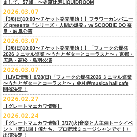
フラワーカンパニーズ presents「DRAGON DELUXE 2026」開催決定！
まして、57歳」〜＠恵比寿LIQUIDROOM
＊ライブハウス会場限定店頭先行：4/4(土) 12:00〜19:00
のみ
チケット料金：前売 ¥4,500(税込/ドリンク代別）
7月8月に開催するフラワーカンパニーズのアコースティック企画「フォ
・石巻 BLUE RESISTANCE店頭
2026.03.07
会場：国営みちのく杜の湖畔公園 北地区 エコキャンプみちのく
一般チケット発売日：4/25(土) 10:00
「DRAGON DELUXE」は、“名古屋のロックシーン活性化”、“
デビューか
ークの爆発2026 〜座って演奏するスタイルです〜」の一般チケット発売
〒986-0824 宮城県石巻市立町１丁目１－２－１
７
HP：
https://arabaki.com/
▼OFFICIAL HP先行
【3/8(日)10:00〜チケット発売開始！】フラワーカンパニー
5月23日(土)、24日(日)＠東京・錦糸公園で行われる「ニクオン2026」に
ら応援してくれている名古屋の皆さんへの恩返し”、“
名古屋への郷土愛”の
が3/28(土)10:00よりスタート！
*注意事項
【受付期間】4/4(土) 10:00 ～ 4/12(日) 23:59
ズ presents『シリーズ・人間の爆発』w/ SCOOBIE DO 奈
フラワーカンパニーズの出演が決定！
3つをテーマに掲げ、2012年より地元・
名古屋で開催しているフラワーカ
また、先日追加発表いたしました「フォークの爆発2026 ミニマル巡業 〜
東北地方在住者のみの先着販売となります
[GTR祭’26 SPECIAL BAND]
【当落・入金期間】4/15(水) 13:00 ～ 4/19(日) 21:00
良・岐阜公演
フラカンの出演はいずれか1日となります。
ンパニーズの主催イベント。
うたとギターとコーラスと〜」6/28(日)＠札幌musica hall cafeのチケット
１人１枚のみ購入可能
＊The Birthday (クハラカズユキ, ヒライハルキ, フジイケンジ)
【受付URL】
https://eplus.jp/g-freakfactory/
2026.03.07
THE BOYS&GIRLS 15th ANNIVERSARY TOUR《GO AHEAD 2026》に
も同じく3/28(土)10:00よりスタート！
住所記載の身分証確認持参の上、
それぞれのライブハウス店頭にて販売
＊ Paledusk
————————————————
フラワーカンパニーズの出演が決定！
◎「ニクオン2026」
【3/8(日)10:00〜チケット発売開始！】「フォークの爆発
15回目となる今年は初のアコースティックセットスタイル”
フォークの爆
します
・Kyeboad：高野勲
○枚数制限：お一人様2枚まで
7月23日(木)＠八王子RIPS にて、15周年お祝いさせていただきます！
日時：2026年5月23日(土)、24日(日) 11:00〜19:00 ※フラワーカンパ
2026 ミニマル巡業 〜うたとギターとコーラスと〜」京都・
発編”で開催！
購入は現金のみとなります
[GUEST GUITAR ＆ VOCALS]
○3歳以上のお客様はチケットが必要。「3歳未満のお子様」は保護者と一
ニーズの出演はいずれか1日
広島・高松・鳥羽公演
ゲストにお招きするのは、YO-KING、そしてヒグチアイ！
◎「フォークの爆発2026 〜座って演奏するスタイルです〜」
転売は固く禁止とさせていただきます
・うつみようこ
緒の場合は保護者1名につき1名まで入場無料。（保護者1名、「3歳未満
◎THE BOYS&GIRLS 15th ANNIVERSARY TOUR《GO AHEAD 2026》
会場：錦糸公園（東京都墨田区錦糸4-15-1）
2026.03.07
素敵な弾き語りをしてくださるお二人と共に、
贅沢な1日をお届けしま
7/4(土)岡山・倉敷新渓園敬倹堂 16:30/17:00 問：キャンディープロモ
公演当日も身分証を確認させて頂きます（U-22割も同様）
・菅原卓郎(9mm Parabellum Bullet)
のお子様」2名の場合は入場不可。）
日時：2026年7月23日(木) OPEN 18:30 / START 19:00
出演：フラワーカンパニーズ、勝手にしやがれ、馬場俊英、
松室政哉、
す。
ーション岡山
当日11:30〜整列開始いたします
【LIVE情報】6/28(日)「フォークの爆発2026 ミニマル巡業
・曽我部恵一
○今回のイベントに関しては、電子チケットまたは紙チケットとさせて頂
会場：八王子RIPS
ジャンクフジヤマ、THESE THREE WORDS、Ally CARAVAN、the
7/5(日)兵庫・神戸クラブ月世界 15:30/16:00 問：清水音泉
〜うたとギターとコーラスと〜」＠札幌musica hall cafe
近隣のご迷惑になるためそれ以前のお並びは禁止とさせていただき
ます
・竹安堅一(フラワーカンパニーズ)
きます。
出演：THE BOYS&GIRLS、フラワーカンパニーズ
Tiger、island etc.、BOΦGY 他
◎フラワーカンパニーズ presents 「DRAGON DELUXE 2026 〜フォーク
開催決定！
7/11(土)岐阜・郡上八幡Club Layla 16:30/17:00 問：クラブレイラ
その他詳細：
https://www.gip-web.co.jp/schedule/detail/8491#13568
・TAKUMA(10-FEET)
————————————————
チケット料金：5,000円/10代割：¥4,000 （税込/ドリンク代別)
入場/観覧：無料/オールスタンディング
の爆発編〜」
7/19(日)東京・有楽町I’M A SHOW 15:15/16:00 問：ネクストロード
問い合わせ：
2026.02.27
G.I.P.
https://www.gip-web.co.jp/t/info
・Duran
問い合わせ：
https://info.diskgarage.com/
その他詳細：
https://www.theboysandgirls.net/goahead26
アクセス：JR総武線「錦糸町駅」北口より徒歩3分、
東京メトロ半蔵門線
日時：2026年8月30日(日) 開場16:30 開演17:00
4/30(木)鈴木圭介57歳の誕生日に恵比寿
LIQUIDROOMNにてワンマンライ
8/1(土)福岡・門司BRICK HALL 16:30/17:00 問：ブリックホール
・TOSHI-LOW (OAU/BRAHMAN/the LOW-ATUS)
【グレートマエカワ情報】
「錦糸町駅」4番出口すぐ
会場：愛知＠名古屋 DIAMOND HALL
ブ、本日より一般チケットの発売がスタート！
8/2(日)福岡・門司BRICK HALL 15:30/16:00 問：ブリックホール
＊宮古公演
&KOHKI(OAU/BRAHMAN)
肉ハジケテ、音シタタル。 フードフェスと音楽フェスのコラボイベント
2026.02.24
出演：フラワーカンパニーズ（*アコースティックSET）、
YO-KING、ヒ
チケット料金：5,500円（税込/整理番号付/ドリンク代別）
日時：2026年7月26日(日) 開場 17:30 / 開演 18:00
・布袋寅泰
「ニクオン2026」
今年も開催！
5/4(月祝)5/5(火祝)＠大阪・泉大津フェニックスで開催される
グチアイ
【グレートマエカワ情報】3/17(火)音楽と人主催トークイベ
※7/4＠倉敷はドリンク代なし、7/19＠東京は全席指定
会場：岩手・カウンターアクション宮古
・ホリエアツシ(ストレイテナー)
墨田区を中心とした人気飲食店約20店舗が自慢の肉料理を披露。
ステー
「OTODAMA’26」にフラワーカンパニーズの出演が決定！
6月20日(土)、21日(日)に渋谷のライブハウスで開催される『YATSUI
チケット料金：前売 ¥5,500（税込/椅子席/整理番号付/ドリンク代別途
ント〈第11回！僕たち、プロ野球ミュージシャンです！〉
◎フラワーカンパニーズ・ワンマンライヴ
※高校生以下は当日¥2,000キャッシュバック（
当日年齢を証明できるも
出演：サンボマスター、フラワーカンパニーズ
・松尾レミ(GLIM SPANKY)
ジでは今年も極上のライブをお届け。
フラワーカンパニーズは5月5日(火祝)、10:00開場後の朝イチ！源泉テン
FESTIVAL! 2025』にフラワーカンパニーズの出演が決定！
出演決定！
要）
〜鈴木圭介誕生日「初めまして、57歳」〜
の（学生証、保険証など）
のご提示が必要となります）