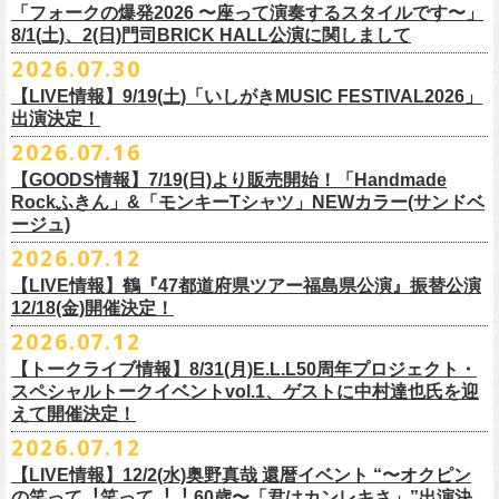
＠F.A.D YOKOHAMA 公演より販売開始致します。
「フォークの爆発2026 〜座って演奏するスタイルです〜」
8/1(土)、2(日)門司BRICK HALL公演に関しまして
こちらのグッズの売上全額を被災地復興など様々な支援を必要とされて
2026.07.30
令和8年熊本地震で被災された皆様には心よりお見舞い申し上げます
いる場所に寄付させていただきます。
【LIVE情報】9/19(土)「いしがきMUSIC FESTIVAL2026」
一日も早い復興、安全、安心が戻りますことを心よりお祈り申し上げま
支援金の寄付先、金額等につきましては、都度フラワーカンパニーズオ
出演決定！
す
フィシャルサイトにて改めてご報告致します。
2026.07.16
今週末8/1(土)、2(日)門司BRICK HALLにて予定しております「フォーク
皆さまのご安全と心身のご健康、被災地の一日も早い復旧・復興を心よ
【GOODS情報】7/19(日)より販売開始！「Handmade
の爆発2026 〜座って演奏するスタイルです〜」公演に関しまして、
Rockふきん」&「モンキーTシャツ」NEWカラー(サンドベ
りお祈り申し上げます。
本日現在開催させていただく予定です。
ージュ)
2026.07.12
7/19(日)「フォークの爆発2026 〜座って演奏するスタイルです〜」＠有
まだ九州地方では余震が続き、交通機関が麻痺している状況を鑑み、
【LIVE情報】鶴『47都道府県ツアー福島県公演』振替公演
楽町I’M A SHOW 公演より、またまたNEWグッズが登場！
もしチケットをお持ちの方で今回の公演へのご来場が難しい方につきま
12/18(金)開催決定！
エプロンからスタートした新たな企画「Handmade Rock」シリーズ第二
して、
2026.07.12
弾、「Handmade Rockふきん」の販売が決定！
そのまま未使用のチケットをお持ちいただけましたら、
延期となっておりました鶴『47都道府県ツアー福島県公演』の振替公演
そして、絶賛販売中の「モンキーTシャツ」にサンドベージュのボディに
【トークライブ情報】8/31(月)E.L.L50周年プロジェクト・
1年間（2027年8月まで）九州地方で今後発表されるワンマンツアー、ラ
が決定しました。
グリーンのプリントが夏らしいNEWカラーが追加！
スペシャルトークイベントvol.1、ゲストに中村達也氏を迎
イブで有効とさせていただきます。
合わせて、
振替公演にご来場が難しい方へ、
払い戻しのご案内もござい
ぜひチェックしてくださいね！
えて開催決定！
手続きなどは特にありませんが、入場整理番号のみ無効となりますこと
ますので、以下ご確認をお願い致します。
2026.07.12
（入場順最後のご案内となりますこと）、
何卒ご了承いただけますと幸いです。
＜延期日程＞
【LIVE情報】12/2(水)奥野真哉 還暦イベント “〜オクピン
■2026年4月19日（日） 鶴 5周⽬の47都道府県ツアー「鶴フェスへの道」
の笑って︕笑って︕︕ 60歳〜「君はカンレキさ」”出演決