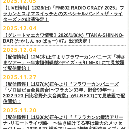
2025.12.05
※入場制限:4歳以上チケット必要
■チケット先行発売
チケット料金：前売り 5,000円(ドリンク代別途)
問い合わせ：奈良NEVER LAND
http://nara-neverland.
com/pc/info.html
中森泰弘(G)
鈴木圭介に出演が決定！
※チケット整理番号付き
【LIVE情報】12/28(日)「FM802 RADIO CRAZY 2025」フ
◎竹原
ピストル“
竹原
ピストルとフラワーカンパニーズのツーマンライブ”
・イープラス 12/29 12:00~
※整理番号あり
竹安堅一(G)
＊チケット最速先行受付：2026年12月22日(月)20:00〜
ラカンとスキマスイッチとのスペシャルバンド＜ザ・ライ
日時：2026年2月18日（水）OPEN 18:15/START 19:00
・WALK INN STUDIO！099-296-9888
※小学生以上有料、未就学児童入場不可
日時：5月31日(日) 開場 15:30 / 開演 16:00
グレートマエカワ(B)
◎「初恋の嵐 西山達郎生誕祭～初恋の嵐 カモンアゲイン!2026～」
ターズ＞の出演決定！
https://eplus.jp/pon-walkthisway/
会場：渋谷duo MUSIC EXCHANGE
・CAPARVOプレガイド 099-227-0337
チケット発売：2026年1月31日(土)午前10時～
会場：岐阜柳ヶ瀬ANTS
クハラカズユキ(Dr)
日時：2026年2月11日（祝）17:00開場 / 17:30開演
2025.12.04
出演：
竹原
ピストル、フラワーカンパニーズ
・イープラス
https://eplus.jp/sf/
detail/4450820001-P0030001
出演フラワーカンパニーズ/SCOOBIE DO
チケット料金：前売¥5,500(税込/ドリンク代別途要/整理番号付)
会場：東京新代田FEVER
問合せ：HOT STUFF PROMOTION 03-5720-9999(平日12:00〜18:00)
竹原ピストルBand Member：
【グレートマエカワ情報】2026/1/8(木)『TAKA-SHIN-NO-
その他詳細：オフィシャルホームページ
・出雲アポロ店頭
チケット料金：前売り¥5.200(税込/D別/整理番号付)
チケット発売日：2/11(水・祝)
出演：初恋の嵐
G・外園一馬
BAR (たかしん no ばぁー) #7』出演決定！
http://ongaku-heiya.com/
walkinnfes/
一般チケット発売日：2026年3月8日(日)
問い合わせ：TOP BEAT CLUB
【ゲストミュージシャン】
B・佐藤慎之介
2025.12.04
日時：2026年4月12日(日) 15:30 OPEN / 16:00 START
問い合わせ：柳ヶ瀬アンツ
http://www.
ants69.com/information.html
guitar : 木暮晋也（Hicksville）/玉川裕高 key : 高野勲
MR.PAN (THE NEATBEATS) と奥野真哉 (SOUL FLOWER UNION)がホス
Dr・伊藤哲平
オフィシャルSNS
会場：徳島GRINDHOUSE
【ゲストボーカル】
【配信情報】12/4(木)正午よりフラワーカンパニーズ「神さ
トを務める大人気BAR、『TAKA-SHIN-NO-BAR (たかしん no ばぁー)』
Key・斎藤渉
・X：@WalkInnFes
出演：フラワーカンパニーズ、ザ50回転ズ
鈴木圭介（フラワーカンパニーズ）
まツアー」～年末恒例磔磔2デイズ～がU-NEXTにて見放題
が次回は新春1月にオープン！お客様(ゲスト)を迎えてたっぷりと根掘り
2026年2月6日(金)～8日(日)
に横浜大さん橋ホールで開催する日本最大の
チケット料金：スタンディング¥6,600（整理番号付き、税込、
ドリンク
・Instagram：walkinnfes
チケット料金：前売り 5,000円(ドリンク代別途)
で配信開始！
安部コウセイ（HINTO,スパルタローカルズ）
葉掘り、口外無用の大爆笑トークをお届けする名トークイベント！
クラフト
ビールフェス
【スペントグレイン Presents JAPAN BREWERS
別）
※整理番号あり
岩崎慧（セカイイチ）
2025.11.27
(ゲストを迎えての想い出ソング・セッション・コーナーもあり！？)
CUP 2026】にフラワーカンパニーズの出演が決定！
一般発売日：未定
※小学生以上有料、未就学児童入場不可
チケット料金：6500円+D代
こちらのイベントにグレートマエカワが出演致します。
フラカンの出演は2/8(日)のみとなります。
【配信情報】11/27(木)正午より『フラワーカンパニーズ
問合せ：SOGO TOKYO ☏03-3405-9999 (月-土 12:00～13:00 / 16:00～
チケット発売：2026年1月31日(土)午前10時～
チケット発売日：12/20（土） 正午（12時）
「ゾロ目だョ全員集合!〜フラカン33年、野音99年〜」
19:00 ※日曜・祝日を除く)
イープラス
https://eplus.jp/sf/detail/
4450640001-P0030001
チケット受付url：
https://t.livepocket.jp/e/cimv1
2022.9.23 日比谷野外大音楽堂』がU-NEXTにて見放題で配
『TAKA-SHIN-NO-BAR (たかしん no ばぁー) #7』
どうぞお楽しみに！
信開始！
新春初笑い！今年も(は)良い年 2026！
【日程】2026/1/8 (木)
■スペントグレイン Presents JAPAN BREWERS CUP 2026
2025.11.20
年末恒例FM802主催のロック大忘年会「FM802 ROCK FESTIVAL RADIO
【会場】荻窪 TOP BEAT CLUB
開催日時：2026年2月6日（金）～8日（日） ＊フラワーカンパニーズの
CRAZY 2025」の「LIVE HOUSE Antenna -BEYOND ZERO Garage-」に
【配信情報】11/20(木)正午より『「フラカンの横浜アリー
【開場／開演】19:00／19:30
出演は2/8(日)
フラワーカンパニーズとスキマスイッチによるスペシャルバンド＜ザ・
ナ -リモートライヴ編- 〜生き続けてる事は最大のメッセ
【前売】￥4000 (+2D)
開催地：横浜大さん橋ホール（〒231-0002 神奈川県横浜市中区海岸通1-
ライターズ＞が登場！
ージ！〜」 2020.8.27 横浜アリーナ *無観客配信ライブ』が