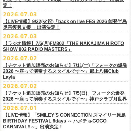
また払い戻しのご希望の方は、大変お手数ですが、来月8月末までに、
定！
福島県公演
・ファンクラブ優先でご購入の方は ヤングフラワーズ
開場15:30 開演16:00
2026.07.03
flocommail@youngflowers.jp まで
↓
【LIVE情報】9/22(火祝)「back on live FES 2026 能登半島
・プレイガイドでご購入の方は flowerotegami@gmail.com まで
災害復興支援 」出演決定！
◎フラワーカンパニーズ 「フラカンのクアトロツアー
ご連絡いただきますようお願い致します。
＜振替日程＞
2026.07.03
2026」
◎チャリティーグッズ「思いのチャーム」（*リフレクターチャーム）
ご来場くださる皆様はどうぞお気をつけて会場までいらしてください。
【ラジオ情報】7/6(月)FM802「THE NAKAJIMA HIROTO
■2026年12月18日（金） 鶴 5周⽬の47都道府県ツアー「鶴フェスへの
価格：各600円（税込）
11月1日、2日に@Zepp DiverCity Tokyoで開催されるSHELTER35周年を
SHOW 802 RADIO MASTERS」
道」福島県公演
・10/10(土)渋谷クラブクアトロ OPEN 16:15 START 17:00 問：ネ
カラー：白、緑、赤オレンジ
締めくくるファイナル2DAYSイベント「SHELTER 35th Anniversary
フラワーカンパニーズ メンバー、スタッフ一同
2026.07.02
開場18:30 開演19:00
クストロード
Finale ” ZeppがSHELTERになります ” 」のDAY2にフラワーカンパニーズ
■7月6日(月)14:00〜17:51 FM802「THE NAKAJIMA HIROTO SHOW 802
会場：福島県・OUTLINE 出演：鶴 / フラワーカンパニーズ
チケットぴあ
【チケット追加販売のお知らせ】7/11(土)「フォークの爆発
の出演が決定！
RADIO MASTERS」
9/19(土)開催「いしがきMUSIC FESTIVAL2026」に出演決定！
※開場開演時間が変更になります。ご注意ください。
イープラス
2026 〜座って演奏するスタイルです〜」郡上八幡Club
SHELTER35周年を締めくくるファイナルをサバシスターと一緒にお祝い
＊鈴木圭介、グレートマエカワ 生出演(17:00台出演予定）
今年はマチナカステージにてアコースティックライブの出演となりま
詳細：
https://afrock.jp/live/
21483/
ローチケ
Layla
させていただきます！
https://funky802.com/masters/
す。
2026.07.02
8/1(土)12:00よりチケット一般発売スタート！
・10/24(土)広島クラブクアトロ OPEN 16:15 START 17:00 問：キ
◎「SHELTER 35th Anniversary Finale ” ZeppがSHELTERになります ”
【チケット追加販売のお知らせ】7/5(日)「フォークの爆発
お待ちしております！
ーーーーーーーーーーー
ャンディー・プロモーション
DAY2」
2026 〜座って演奏するスタイルです〜」神戸クラブ月世界
＊振替公演にご来場が難しい方へ以下払い戻しのご案内です。
チケットぴあ
日時：2026年11月2日(月)
2026.07.01
◎「いしがきMUSIC FESTIVAL2026」
イープラス
会場：Zepp DiverCity Tokyo
日程：2026年9月19日(土)
【LIVE情報】「SMILEY’S CONNECTION スマイリー原島
ローチケ
＜払い戻し期間＞
出演：サバシスター、フラワーカンパニーズ
BIRTHDAY FESTIVAL 6days ～ ハメチ a-GOGO
会場：岩手県盛岡市盛岡城跡公園を中心に開催
チケット料金：オールスタンディング：¥3,935、２Ｆ指定：¥3,935 ※
7月13日 10:00～7月27日 23:59
◎「Handmade Rockふきん」
CARNIVAL!!～」出演決定！
チケット発売日：8月1日(土)12:00
・10/25(日)梅田クラブクアトロ OPEN 15:15 START 16:00 問：清
ドリンク代別 ※未就学児入場不可
価格：￥1,200(税込）
※TSURUKAI先行、
その他プレイガイドなどで4月19日福島公演のご購入