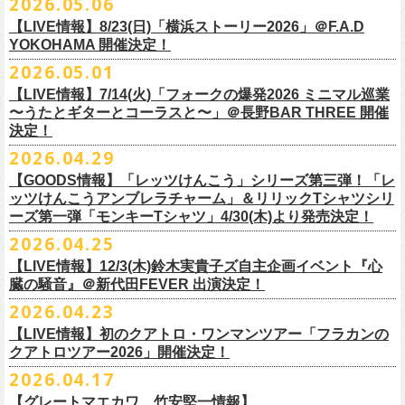
2026.05.06
OPEN 18:15
／
START 19:00
この第一回目となるゲストに、中村達也さんをお迎えしてお届けしま
払戻し期間内に購入された申込サイト内「マイページ」
◎「ラッコなエコバッグ」
より払戻し手続
も逸話まで、これまでもさまざまな伝説が語られてきたてE.L.L。
前売￥
5,500-
／当日￥
6,000-
（ドリンク代別）
す！
【LIVE情報】8/23(日)「横浜ストーリー2026」＠F.A.D
きの上、CASH POST(注 1)をご利用いただき、払戻しさせていただきま
価格：￥1,500(税込）
◎「フラカンの年末ベストナイン2026」
来年2027年にオープン50周年を控えたE.L.Lについて、フラカン鈴木圭介
チケット発売日：2026
年
7
月
5
日
(
日
) 12:00
～
YOKOHAMA 開催決定！
どうぞお楽しみに！
す。
カラー：オリーブ
11/21(土) 函館ARARA 開場16:30/開演17:00 問い合わせ：ARARA
とグレートマエカワがホスト役となり、さまざまなバンドマン、シンガ
プレイガイド：
Live Pocket
https://livepocket.jp/e/que20260903
2026.05.01
お客様ご自身でのお手続きが必要となりますため、
素材 ： ポリエステル
下記URLより払戻し手
11/23(月・祝)八戸ROXX 開場15:30/開演16:00 問い合わせ：ノースロ
ー、関係者をゲストに迎えて語り明かすトークセッションを企画。
問：
AILE C.E Works 03-5433-2500
◎ツワモノたちの記憶〜E.L.L50周年プロジェクト・スペシャルトーク〜
順をご確認の上、
サイズ：本体／約W310mm ×H340mm（持ち手含む500mm）
払戻し期限内にお手続きをお願いいたします。
ードミュージック
【LIVE情報】7/14(火)「フォークの爆発2026 ミニマル巡業
このトークシリーズでは、E.L.L.にこれまで関わってきたミュージシャ
vol.1
https://l-tike.com/guide/a_
持ち手／約W50mm × H160mm
cashpost.html
〜うたとギターとコーラスと〜」＠長野BAR THREE 開催
11/28(土) 宮崎LAZARUS 開場16:30/開演17:00 問い合わせ：LAZARUS
ン、関係者、そして当時はファンだった人々とともに、まもなく50年を
家主のツアー「YANUSHI LIVE TOUR 2026」にフラワーカンパニーズの
開催日時：2026年8月31日（月）開場19:00 開演19:30
決定！
※電子チケットの仕様上、
折りたたみマチ／約160mm
購入チケットを一部のみ払戻しすることはで
11/29(日) 鹿児島SR HALL 開場15:30/開演16:00 問い合わせ：SR HALL
迎えるライブハウスの、ツワモノたちの記憶を語っていきます。配信や
出演が決定！
◎「Handmade Rockエプロン」価格：￥5,500(税込）
会場：ell.SIZE （名古屋市中区大須2-10-43）
きません。
容量：約12L
12/5(土) 足利ライブハウス大使館 開場16:30/開演17:00 問い合わせ：
2026.04.29
インタビューでは語れない、ここだけの話もたくさん披露予定。
8/9(日)東京・SHIBUYA CLUB QUATTRO に出演させていただきます。
カラー：ダークインディゴ, キャメル
出演：鈴木圭介、グレートマエカワ、平野茂平 （Electric Lady Land会
（注 1）
※ ハンドル部分のゴムで止めて小さく携帯できます
金融庁管轄の資金移動者である株式会社ＤＧフィナンシャルテク
ネクストロード
【GOODS情報】「レッツけんこう」シリーズ第三弾！「レ
チケット完売となっておりました7/19(日)開催「フォークの爆発2026 〜
素材 ：
長） ゲスト：中村達也
ノ
ロジー(資金移動業者登録 番号：関東財務局長第 00094 号)の
12/6(日) 松本ALECX 開場15:30/開演16:000 問い合わせ：FOB新潟
7/10(金)開催のvol.0ではElectric Lady Land創始者であり現会長の平野茂
ッツけんこうアンブレラチャーム」＆リリックTシャツシリ
◎「YANUSHI LIVE TOUR 2026」 -東京公演-
座って演奏するスタイルです〜」東京・有楽町I’M A SHOW 公演につきま
（ダークインディゴ）綿 90％ , レーヨン 10％ デニム
チケット料金：全席指定¥3,500（税込） *未就学児童入場不可
「CASHPOST」が提供しているサービスです。
ーーーーー
12/11(金) 京都磔磔 〜年末恒例磔磔2デイズ〜 開場18:30/開演19:00
ーズ第一弾「モンキーTシャツ」4/30(木)より発売決定！
平氏をゲストに迎え、フラワーカンパニーズ メンバー4人とともにお届け
日時：2026/8/9(日) OPEN 17:00 / START 18:00
して、若干枚数＜立ち見指定＞での追加販売を行うことが決定しまし
（キャメル）綿 100％ キャンバス
チケット発売日：7月11日(土)10:00
購入されたマイページより払戻しさせていただきます。
問い合わせ：清水音泉
します。
2026.04.25
会場：SHIBUYA CLUB QUATTRO
8月29日(土)、30日(日)＠ゼビオアリーナ仙台 で開催されるスピッツ主催
た。
サイズ：フリー（着丈 92cm , 横幅 70cm , ショルダーテープ長 160cm）
プレイガイド：チケットぴあ
https://t.pia.jp/
PKコード：332-844
「レッツけんこう」シリーズ第三弾！アンブレラチャームの発売が決
マイページ：
https://l-tike.com/
mypage/
12/12(土) 京都磔磔 〜年末恒例磔磔2デイズ〜 開場16:30/開演17:00
今後のゲスト発表と合わせて、どうぞお楽しみに！
出演：家主 GUEST：フラワーカンパニーズ
「ロックのほそ道2026 〜15th Anniversary Special〜」にフラワーカンパ
※ フロントポケットにペン差し付き
お問い合わせ：ell.SIZE 052-211-3997
【LIVE情報】12/3(木)鈴木実貴子ズ自主企画イベント『心
定！
※本手続き中の操作、ご登録内容はしっかりとご確認のうえ、
お手続き
問い合わせ：清水音泉
チケット前売料金：一般 4,500円 / 学生 3,500円(共にドリンク代別)
ニーズの出演が決定！
◎「フォークの爆発2026 〜座って演奏するスタイルです〜」
臓の騒音』＠新代田FEVER 出演決定！
Electric Lady Landホームページ ＞
https://www.ell.co.jp/
アルミ蒸着袋入り、ランダムでご購入いただく”どれになるかお楽しみス
ください。
12/19(土) 盛岡岩手県公会堂21号室 〜ツアー最終日はフォークの爆
◎ツワモノたちの記憶〜E.L.L50周年プロジェクト・スペシャルトーク〜
※学生は公演当日に学生証の提示が必要となります
フラワーカンパニーズの出演日は8月29日(土)になります。
7/19(日)東京・有楽町I’M A SHOW 15:15/16:00
※本イベントはトークイベントです。当日はライブパフォーマンスはご
2026.04.23
タイル”での販売となります。
またお手続き時のお客様の不備に伴う対応は一切できかねますため
、ご
発〜 *アコースティックライヴ 開場16:30/開演17:00 問い合わせ：ノ
vol.0
※中学生以下無料
追加チケット＞立ち見指定 ￥5,500（税込/ドリンク代別）
ざいません。
了承ください。
ースロードミュージック
【LIVE情報】初のクアトロ・ワンマンツアー「フラカンの
開催日時：2026年7月10日（金）開場18:30 開演19:00
プレイガイド：チケット(イープラス)：
5月15日(金)18:00より、チケット先行受付もスタート！（〜5月24日
発売日：5月30日(土)10:00〜
さらに、フラカンの楽曲（歌詞）をデザインしたリリックTシャツシリー
※メール受信に際して、
事前に下記2つのドメインを受信できるように設
チケット料金：前売￥5,200(税込/ドリンク代別途要) / *12/19盛岡公演の
クアトロツアー2026」開催決定！
会場：ell.SIZE （名古屋市中区大須2-10-43）
一般チケット発売日：2026/5/30(土) 10:00 URL：
(日)23:59まで）
問：ネクストロード 03-5114-7444（平日14～18時）
https://nextroad-
モノブライトの対バンツアーにフラワーカンパニーズの出演が決定！
ズが新たに登場！
定しておいてくだ
さい。
み 前売￥5,500(税込/指定席/ドリンク代別途要)
2026.04.17
出演：フラワーカンパニーズ ゲスト：平野茂平 （Electric Lady Land会
https://eplus.jp/yanushi/
「ロックのほそ道」15周年、みんなで盛大にお祝いしましょう！
p.com/contact/
10/16(金)恵⽐寿LIQUIDROOM 公演に出演させていただきます。
第一弾は1998年リリースのアルバム『マンモスフラワー』収録「モンキ
メールが届かない場合等も、
必ず期間内にご自身で設定をご確認くださ
＊全公演共通＞高校生以下は当日¥2,000キャッシュバック（
当日年齢を
長）
問い合わせ：HOT STUFF PROMOTION 050-5211-6077
https://www.red-
【グレートマエカワ、竹安堅一情報】