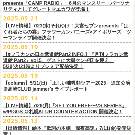
ネクストロード 03-5114-7444 (平日14～18時)
ム未収録集〜』を7月9日にリリースすることが決定！
https://www.youtube.com/watch?
v=kTtAgK2Iq4A&t=2345s
presents「CAMP RADIO」」6月のマンスリー・パーソナ
ての⼤切な曲がたくさんあると思います。
※宛名入れはひらがなのみとなります。（日付やメッセージ、イラスト
こちらの商品は受注生産販売となります（公演当日の販売は未定）。
合わせてお見逃しなく！
チケット料金：¥5,200(税込/整理番号付/
ドリンク代別途要)
全19曲75分、フルに収録された、これぞ真のとっておきの企画盤です。
リティとしてグレートマエカワが登場！
何より、メンバーにとっては全ての曲が⼤切な曲で、⼀年中⾏なってい
等は不可）
※全公演、高校生以下は当日¥2,000 キャッシュバック(当日年齢を証明で
どうぞお楽しみに！
■vol.2
るライブでは新旧問わず並列でセットリストに組み込まれ、今も⽣き続
※イベントの撮影・録音・録画（ライブ機能や画面録画含む）は一切禁
2025.05.21
今回3サイズをご用意（※写真 :鈴木圭介、グレートマエカワ S着用/ 竹安
＜番組情報＞
9月28日(日)岩手県盛岡市盛岡城跡公園を中心に開催される「いしがき
ラジオNikkei第１にて毎週木曜日21:30～22:10放
送「LOGOS
きるもの(学生証、
保険証など)のご提示が必要となります)
ゲスト：Hump Back
けています。
止とさせていただきます。
堅一 M着用/ミスター小西 L着用）、
『月刊フラカン武道館 Part2』
9月11日(木)、12日(金)＠仙台GIGSで開催されるスピッツ主催「ロックの
【LIVE情報】7/23(水)それゆけ！大宮セブンpresents「は
MUSIC FESTIVAL2025」にフラワーカンパニーズの出演が決定！
presents「CAMP RADIO」、
一般チケット発売日：
◎商品詳細
https://www.youtube.com/watch?
v=6XTayyWwFP0&t=6s
この全ての曲たちを改めてたくさんの⼈に知ってほしい、そんな気持ち
※整理番号での入場を予定しております。変更になる場合も御座います
前ポケット/背中部分にフラカンの日本武道館仕様のオリジナルタグ付
◾️vol.6
ほそ道2025」にフラワーカンパニーズの出演が決定！
ぐれ者たちの宴」フラワーカンパニーズ×アイボリーズ ツ
6月のマンスリー・パーソナリティをグレートマエカワが務めます ！
10/25〜12/22公演＞8月30日(土)
タイトル：HESOKURI ～オリジナルアルバム未収録集～
も込めて、
ので、予めご了承ください。
き、
ゲスト：TOSHI-LOW（BRAHMAN）
ーマンライブ開催決定！
フラワーカンパニーズの出演日は9月12日(金)になります。
チケットオフィシャル１次先行も本日よりSTART！
5月5 週目SPと6 月1週目、2週目の3本で豪華ゲストをお招きしお届けい
1/17〜3/14公演＞10月18日(土)
発売日：2025年7月9日
■vol.3
今回5名のライターさんと、四星球・北島康雄さんにご協⼒いただき、全
さらに、別途フラカンオリジナルデザインの布パッチをお付けします。
6月18日(水)21:00〜プレミア配信
2025.05.19
詳細は下記をチェック！
今年もやります！怒髪天との恒例”ジャンピング乾杯TOUR”！
たします。
品番：DQCL-3946
ゲスト：根本要（スターダスト☆レビュー）
曲レビュー企画を⾏うことになりました。
【対象商品】
（布パッチのデザインは後日！お楽しみに）。
本番URL：
https://youtu.be/Z9wrtIqELqE
5月31日(土)正午より、チケット先行受付もスタート！（〜6月10日
https://eplus.jp/ishigaki-fes/
今年は趣向を変えて、アコースティック＆トークコンサートで京都、甲
【#フラカンの日本武道館Part2 INFO.】『月刊フラカン武
価格：￥3,300(税込)
https://www.youtube.com/watch?
v=OMoBtAjSn-w
発売日：2025年7月11日(金)
(火)23:59まで）
府、松本にて開催決定！
道館 Part2』vol.5、ゲストに大槻ケンヂ氏を迎え、
収録楽曲：
「フラカンの音楽目録」reviewer
タイトル：歌詞（うた）の本棚 『深夜高速』
＊＊＊＊＊＊＊＊＊＊＊＊＊＊＊
＊アーカイブ配信中！
どうぞ、お見逃しなく！
◎「いしがきMUSIC FESTIVAL2025」
5/20(火)21時よりプレミア配信決定！
◎ラジオNikkei第１毎木21:30～22:10放
送
01. プライマル。
■vol.4：山里亮太（南海キャンディーズ）
天野史彬（ライター）
鈴木 圭介(著)/丹下 京子(絵)
事前販売受注期間：2025年6月28日(土)12:00〜7月20日(日)23:59まで
◾️vol.0 番組スタート直前スペシャル
日時：2025年9月28日(日)
本日よりHP先行も受付スタート！ぜひお早めに〜
「LOGOS presents「CAMP RADIO」」
2025.05.19
02. ハートのレース
https://youtube.com/live/_ipE-
Na37yY
大西健斗（ライター/SPICE編集部）
価格：￥2,200（税込）
受注受付url：web shop「ニワトリ堂」
ゲスト：スキマスイッチ
☆オフィシャル先行：5月31日（土）正午12:00〜6月10日（火）23:59
場所：岩手県盛岡市盛岡城跡公園を中心に開催
https://campradio.jp/
03．友達100万人
川上きくえ（ライター）
【column】5/11(日)「正しい哺乳類ツアー2025」追加公演
ISBN：9784845643035
https://flowercompanyzinc.stores.jp/
https://www.youtube.com/watch?v=BR4CmNuGCLg&t=28s
https://w.pia.jp/s/hosomichiofrock25of/
OFFICIAL SITE：
https://www.ishigaki-fes.jp/
☆HP先行
]10月19日（日）大阪城音楽堂にて開催される「OYZ NO YAON」＃007
5/29（木） 21:30～22:10；ゲスト・木村“Q太郎”至さん（ローディー）
04．そら（この空はあの空につながっている）
■vol.5
＠高崎CLUB jammer’s ライブレポート
北島康雄（四星球）
※対象商品は当日会場にてスタッフからお渡し致します。
お届け予定：9月10日(水)前後を予定
#いしがき2025
受付URL：
https://eplus.jp/jktour2
025-hp/
〜オヤジを愛したスパイ〜
6/ 5（木） 21:30～22:10；ゲスト・桜井秀俊さん（真心ブラザーズ
）
05. 青い吐息のように
ゲスト：大槻ケンヂ（筋肉少女帯/特撮/オケミス）
鈴木淳史（ライター）
2025.05.14
※こちら受注生産の商品となり、公演当日の販売は現状未定となってお
◾️vol.1
◎「ロックのほそ道2025」
#いしがきミュージックフェスティバル
受付期間：2025/5/30（金）21:00〜6/8（日）2
3:59
にフラワーカンパニーズの出演が決定！
※リピート放送：19日（木）21:30～22:10
06．セミ・ロング
https://www.youtube.com/watch?
v=1EMet2dx9d4
兵庫慎司（ライター）
【ローソンチケット】
ります。
ゲスト：加藤ひさし、古市コータロー（THE COLLECTORS）
日時：2025年9月12日(金) 17：15／18：00
【LIVE情報】7/28(月)「SET YOU FREE〜VS SERIES」
購入枚数制限：お1人様1公演につき4枚まで
6/12（木） 21:30～22:10；ゲスト・フミさん（POLYSICS） ※リピー
07. 天の神さまの言うとおり
ご購入はコチラから＞＞
購入を希望される方は事前販売受注期間内にてご注文ください。
https://www.youtube.com/watch?v=kTtAgK2Iq4A&t=2345s
会場：仙台GIGS
w/PIGGS ＠札幌KLUB COUNTER ACTION 開催決定！
只今から先行受付も開始！お申し込みはコチラ〜
ト：26日（木）21:30～22:10
08. スターな男
■vol.6
本日6/20(金)より「
フラカンの音楽目録」
と付したInstagramのオリジナ
※受付開始までにURL表示致します※
＊＊＊＊＊＊＊＊＊＊＊＊＊＊＊
出演：キタニタツヤ/SPITZ/フラワーカンパニーズ/Laura day
2025.05.13
◎「ジャンピング乾杯TOUR 2025 “山あり谷あり歌声一座のアコースティ
https://eplus.jp/ynks/
09．アンテな
ゲスト：TOSHI-LOW（BRAHMAN）
ルアカウントにて随時公開していきます！
喜多方、東京、松阪、福山の４箇所を回る、
フラワーカンパニーズの恒
■vol.2
romance（五十音順）
ック＆トークコンサート”」
＊発券手数料がお得
＊Radikoの「RN」にて全国でお聴きいただけます。
10. ザッツオーライ
【出版情報】絵本『歌詞の本棚 深夜高速』7/11(金)発売決
https://youtu.be/Z9wrtIqELqE
例アコースティック企画「
フォーク
の
爆発
2025 ～座って演奏するスタイ
※イベントチケットは、電子チケットでのお引き取りとなります。
テレビ埼玉の人気番組「それゆけ！大宮セブン」から誕生した芸人バン
◎「フラカンのオーバーオール」*オリジナル布パッチ付き
ゲスト：Hump Back
料金：1Fスタンディング／2F指定席/2F後方スタンディング ￥7,500-
10/17(金)名古屋DIAMOND HALLにて、フラワーカンパニーズ
9月4日(木)京都・磔磔 18:30/19:00 （問）清水音泉 06-6357-3666 (平日
＊全国LOGOSショップ店内でも放送されます。
11. 夜汽車のブルース
定！