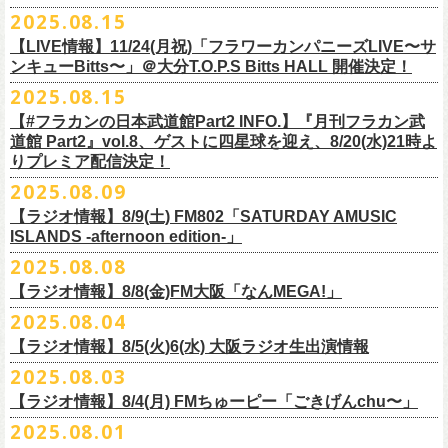
本番を3日後に控えた４人でのお喋り、どうぞお楽しみに！
が響き渡った。“星のブルペン”での、夜空から降り注ぐ星の光のような照
2025.08.15
■8月24日(日) 7:00～10:00 TOKAI RADIO（FM929）『Morning
明演出も忘れがたい。
【LIVE情報】11/24(月祝)「フラワーカンパニーズLIVE〜サ
Delight』
◎「フラカンの日本武道館 Part2 オフィシャルガチャ」
武道館公演チケットは、9/19(金)
まで各プレイガイドにて前売チケット発
もちろん“深夜高速”や“感情七号線”、“馬鹿の最高”“真冬の盆踊り”といっ
ンキューBitts〜」＠大分T.O.P.S Bitts HALL 開催決定！
＊グレートマエカワ インタビューOA
1回：500円(税込)
売中！
た、それ以前発表の名曲たちも会場を盛り上げる。「久々の曲を」とい
2025.08.15
https://www.tokairadio.co.jp/program/md/
全16種類
また、フラカン武道館応援企画として四星球とPIGGSが出演、
9/18(木)高
う紹介と共に、1998年発表のアルバム『マンモスフラワー』の最後に収
BRAHMAN ｢tour viraha 2026｣の
※フィギュア・チェキ・トートの引換券が出た時は、当日中にお引
【#フラカンの日本武道館Part2 INFO.】『月刊フラカン武
き換
円寺HIGHで開催される「SET YOU FREE〜VS SERIES」にグレートマ
録された“虹の雨あがり”が始まった瞬間には、観客たちからどよめきにも
3月22日(日) 愛知 名古屋ReNY limited公演にフラワーカンパニーズの出演
道館 Part2』vol.8、ゲストに四星球を迎え、8/20(水)21時よ
えください。
エカワがDJで出演決定！
フラカン武道館チケットの最後の手売り販売も
似た歓声が上がった。＜いつまでもそう どこまでもそう これからも
が決定しました！
りプレミア配信決定！
【 フィギュア 】4体セット , 高さ:最大8cm
実施！
きっとそうさ／うまくいく事もあって うまくいかない事はないのさ＞
【 チェキ 】1枚
2025.08.09
――そう歌う“虹の雨あがり”を今、武道館で歌いたいと思ったバンドの心
◎BRAHMAN ｢tour viraha 2026｣
【 トート 】高さ35 × 底幅39 × マチ10 cm , 素材:綿100% キャンパス
合わせてお見逃しなく！
が、とても強くて、優しくて、頼もしい。
日時：3月22日(日) 17:00open 18:00start
【ラジオ情報】8/9(土) FM802「SATURDAY AMUSIC
【 アクリルキーホルダー 】本体部分:最大 縦56 × 横30 × 厚さ3 mm
個人的にこの日のハイライトは、本編の終盤で披露された“最後にゃなん
ISLANDS -afternoon edition-」
会場：愛知 名古屋ReNY limited
【 マスキングテープ 】テープ幅30mm , 5m巻き , 材質:紙
＜番組情報＞
とかなるだろう”だった。2017年発表のアルバム『ROLL ON 48』に収録
出演：BRAHMAN,、フラワーカンパニーズ
2025.08.08
■8月9日(土) 12:00〜18:00 FM802「SATURDAY AMUSIC ISLANDS -
【 フォンタブ 】本体部分:55 × 55 mm , 材質:ポリエステル+TPU強化布 ,
『月刊フラカン武道館 Part2』武道館直前スペシャル
された楽曲。このアルバムは前回の武道館公演のあとにリリースされた
チケット料金：3500円(税込/ドリンク代別途要)
【ラジオ情報】8/8(金)FM大阪「なんMEGA!」
afternoon edition-」
金属Dカン
9月17日(水)21:00〜生配信
最初のアルバムであり、そして、このアルバムから再びフラカンは自主
一般チケット発売日：10月4日(土) 10:00
＊グレートマエカワ コメントOA（グレートマエカワの勝手にtop3 / 13〜
2025.08.04
【 缶バッジセット 】2個組 , 直径32mm
本番URL：
https://www.youtube.com/live/ND1cdsaWaZI
レーベルでの活動に戻った。そんな時期に歌われた＜最後の最後の最後
問い合わせ：ジェイルハウス 052-936-6041 www.jailhouse.jp
■8月8日(金) 12:00〜15:00 FM大阪「なんMEGA!」
14時台）
10月25日＠熊本Djangoを皮切りに30箇所31公演を回る全国ワンマンツア
には 絶対なんとかなるんだぜ＞というフレーズは、この2025年の武道
【ラジオ情報】8/5(火)6(水) 大阪ラジオ生出演情報
＊グレートマエカワ インタビューOA
https://funky802.com/saipm/
ー「フラカンのチョイナチョイナ’25/’26」の10月〜12月公演分の一般チ
＊アーカイブ配信中！
館の観客席にいる僕にとって、未来への希望のメッセージのように響い
https://www.fmosaka.net/_sites/16782390
2025.08.03
■8月5日(火)15:00〜18:00 FM COCOLO「MARK’E MUSIC MODE」
ケットが8月30日(土)より発売スタート！
■vol.0 番組スタート直前スペシャル
た。「絶対になんとかなる」――そう歌うロックバンドが、武道館のス
【ラジオ情報】8/4(月) FMちゅーピー「ごきげんchu〜」
＊オクノマサヒコ（オクノシンヤ／グレートマエカワ） 生出演(16:00台
ゲスト：スキマスイッチ
テージで、とても人間くさく、それでいて光に照らされながらロックを
出演予定）
2025.08.01
9/20(土)開催の日本武道館公演を経て、さらに勢いを増してまわるフラカ
https://www.youtube.com/watch?
v=BR4CmNuGCLg&t=28
演奏している。これって、シンプルに奇跡じゃないか。
■8月4日(月)14:00〜17:00 FMちゅーピー「ごきげんchu〜」