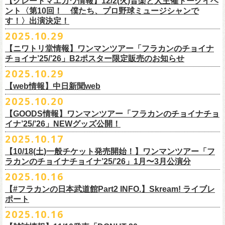
【グレートマエカワ情報】12/2(火)音楽と人主催トークイベ
翌週以降も過去のライブ映像を順次配信予定です。
ライブ、『フラワーカンパニーズ「ゾロ目だョ全員集合!〜フラカン33
GORA BREWERY
U-NEXT月額会員の方は、追加料金なくお楽しみいただけます。
1days視聴券 2,800円(税込)
出演：JUN SKY WALKER(S) 、フラワーカンパニーズ
ント〈第10回！ 僕たち、プロ野球ミュージシャンで
様々な会場でのフラカンのライブをぜひお楽しみください！
年、野音99年〜」2022.9.23 日比谷野外大音楽堂』に続く第3弾、第4弾と
Godspeed Brewery（The Slop Shop）
2days視聴券 5,000円(税込)
チケット料金：6,600円（税込）＋ドリンクオーダー ※未就学児入場不可
す！〉出演決定！
して、
しまなみブルワリー
翌週以降も過去のライブ映像を順次配信予定です。
視聴チケット販売期間：12/08（月）21:00〜12/30(火) 19:00
一般チケット発売日：2026年1月24日(土)
2025.10.29
＊11/27(木)正午配信開始
年末恒例となった京都磔磔での2デイズライブ、2023年に開催されたフラ
Shimoda Brewing Company
様々な会場でのフラカンのライブをぜひお楽しみください！
【公演詳細】
視聴チケット販売URL：
https://eplus.jp/fc-st/
問い合わせ：E.L.L. 052-201-5004
◎『フラワーカンパニーズ「ゾロ目だョ全員集合!〜フラカン33年、野音
ワーカンパニーズ「神さまツアー」～年末恒例磔磔2デイズ～の1日目、2
【ニワトリ堂情報】ワンマンツアー「フラカンのチョイナ
Streetlight Brewing
公演タイトル：第10回！ 僕たち、プロ野球大好きミュージシャンです！
JUN SKY WALKER(S) オフィシャルサイト
http://junskywalkers.jp/
99年〜」2022.9.23 日比谷野外大音楽堂』
日目それぞれの映像を同時配信がスタート！
チョイナ’25/’26」B2ポスター限定販売のお知らせ
SEOUL BREWERY（エムエスエンタープライズ）
＊11/20(木)正午配信開始
日時・会場：12月2日（火）LOFT9 Shibuya
▼視聴はこちら
U-NEXT月額会員の方は、追加料金なくお楽しみいただけます。
立飛麦酒醸造所
◎「フラカンの横浜アリーナ -リモートライヴ編- 〜生き続けてる事は最
2025.10.29
（
https://www.loft-prj.co.jp/schedule/loft9/access
）
2026年1月12日(月祝)＠仙台darwinで開催される四星球企画「毛が生えた
https://video.unext.jp/browse/feature/FET0012549
CHORYO
Craft
Beer
大のメッセージ！〜」 2020.8.27 横浜アリーナ *無観客配信ライブ
開場／開演： 17:45／18:30
日」にフラワーカンパニーズの出演が決定！
【web情報】中日新聞web
様々な会場でのフラカンのライブをぜひお楽しみくださいね。
DevilCraft Brewing
▼視聴はこちら
（終演予定：21:15）
2025.10.20
9月20日(土)
に開催した日本武道館公演『フラカンの日本武道館 Part2 〜
Totopia Brewery
https://video.unext.jp/browse/feature/FET0012549
■10月28日(火)公開 中日新聞web
出演ミュージシャン： ※五十音順
◎四星球企画「毛が生えた日」
超・今が旬〜』、このライブの模様がU-NEXTにて12/
5(金)19:00〜独占ラ
＊U-NEXT独占ライブ配信詳細
そして、いよいよ12/5(金)19:00〜「フラカンの横浜アリーナ -リモートラ
【GOODS情報】ワンマンツアー「フラカンのチョイナチョ
Trap Door Brewing他（AQベボリューション）
【動画】名曲「深夜高速」やディープな名古屋の魅力を語る フラワー
イノウエアツシ（ニューロティカ／横浜DeNAベイスターズ）、ウエノコ
日時：2026年1月12日(月祝) OPEN 15:30 / START 16:00
イブ配信されることが決定！
イナ’25/’26」NEWグッズ公開！
◎フラワーカンパニーズ「フラカンの日本武道館 Part2 〜超・今が
イヴ編- 〜生き続けてる事は最大のメッセージ！〜」U-NEXT独占配信
奈良醸造
カンパニーズ・鈴木圭介さん、イラストレーター・丹下京子さん対談
ウジ（the
会場：仙台darwin
全国のライブハウスを主戦場とし”メンバーチェンジなし、
活動休止な
旬〜」
がスタート！
2025.10.17
NOVORU
＊U-NEXT独占ライブ配信詳細
https://www.chunichi.co.jp/article/1151332
HIATUS、Radio Caroline／広島東洋カープ）、オカモト”MOBY”タクヤ
出演：四星球、フラワーカンパニーズ、SCOOBIE DO
10/25(土)＠熊本Djangoよりスタートするフラワーカンパニーズ ワンマン
し”で全国各地でライブ・
ツアーを続けているフラカンが、結成36年
配信日：2025年12月5日(金)19:00〜 ※見逃し配信あり
合わせてどうぞお楽しみに！
NOMCRAFT BREWING
◎フラワーカンパニーズ「フラカンの日本武道館 Part2 〜超・今が
(SCOOBIE DO ／MLB
チケット料金：¥4,200(税込/ドリンク代別)
四星球・北島康雄くんのトークライブに鈴木圭介の出演が決定！
【10/18(土)一般チケット発売開始！】ワンマンツアー「フ
ツアー「フラカンのチョイナチョイナ’25/’26」ら販売するNEWグッズを
で”超・今が旬”
と自負し10年振りに挑んだ2度目の日本武道館ライブ。
視聴料：U-NEXT月額会員視聴無料
Nomodachi Brewing
旬〜」
解説者)、グレートマエカワ（フラワーカンパニーズ／中日ドラゴン
一般チケット発売日：11月29日(土)
ラカンのチョイナチョイナ’25/’26」1月〜3月公演分
公開！
その模様を10年前の武道館ライブ映像をはじめフラカンのMVも
数多く手
配信URL：
https:
//t.unext.jp/r/flowercompanyz
＊12/4(木)正午配信開始
箱根ビール醸造所
配信日：2025年12月5日(金)19:00〜 ※見逃し配信あり
ズ）、樋口豊
問い合わせ：ジー・アイ・ピー tel022-222-9999
◎『僕？僕は君だよ 76日前の』
2025.10.16
掛けている映像監督・番場秀一氏がリアルに映し出します。
◎ フラワーカンパニーズ「神さまツアー」～年末恒例磔磔2デイズ～ 1
HAMAMATSU BEER
視聴料：U-NEXT月額会員視聴無料
（BUCK∞TICK／阪神タイガース）
日時：2025年12月5日(金)開場18:45 / 開演19:30
【#フラカンの日本武道館Part2 INFO.】Skream! ライブレ
日目 2023.12.13 京都磔磔
B.M.B BREWERY
配信URL：
https:
//t.unext.jp/r/flowercompanyz
司会：金光裕史（音楽と人編集部／阪神タイガース）
＊一般発売に先がけ、HP先行あり！
会場：東京・西早稲田BLAH BLAH BLAH
ポート
さらにこの配信を記念し、同じくU-NEXTにて、
2020年開催の横浜アリー
ーー過去ライブ映像配信スケジュールーー
◎ フラワーカンパニーズ「神さまツアー」～年末恒例磔磔2デイズ～ 2
Far Yeast Brewing
料金：前売￥4,000 ※税込／要1オーダー（500円以上）
＜
HP
先行＞
出演：北島康雄(四星球) ゲスト：鈴木圭介(フラワーカンパニーズ)
ナでの無観客配信ライブ、
2022年開催の日比谷野音ライブ、
そして年末
2025.10.16
日目 2023.12.14 京都磔磔
FARMENTRY
チケット一般発売日：11月8日（土）10時〜
受付期間：
11
月
13
日
(
木
)10:00
～
11
月
20
日
(
木
)
23:59
チャージ：前売¥3000/当日¥3500(+1drink ¥600)
■10月16日(木)公開 Skream!
恒例となっている京都のライブハウス磔磔でのセットリ
ストほぼ被りな
＊11/20(木)より配信中