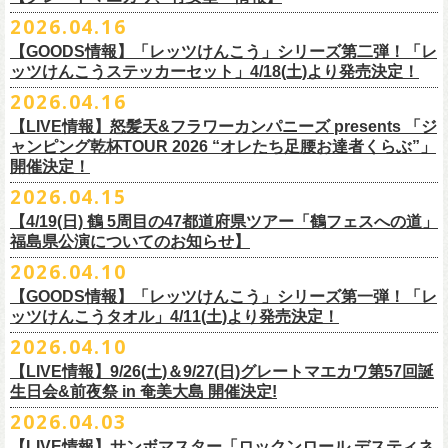
ー」の歌詞をデザインした「モンキーTシャツ」！
い。
証明できるもの（学生証、保険証など）
のご提示が必要となります）
チケット料金：全席指定¥3,500（税込） *未就学児童入場不可
hot.ne.jp/
☆オフィシャル先行☆
一般発売に先がけ、5/22(金)よりオフィシャル先行受付がスタート！
2026.04.16
≪受信可能ドメイン≫
l-tike.com
/
ent.
lawson.co.jp
一般チケット発売日：8月29日(土)
うつみようこ＆Yokoloco Band LIVE情報
チケット発売日：5月30日(土)10:00
5月15日(金)18:00 〜 5月24日(日)23:59
どうぞお見逃しなく！
4/30(木)恵比寿リキッドルーム公演より販売開始いたします！
＜お問合せ＞ローソンチケットインフォメーション
https:
//l-
【GOODS情報】「レッツけんこう」シリーズ第二弾！「レ
[オクノシンヤ(key)クハラカズユキ(ds)グレートマエカワ(b)竹安堅一(g)う
プレイガイド：チケットぴあ
https://t.pia.jp/
https://w.pia.jp/s/hosomichi26ofs/
tike.com/contact/
ッツけんこうステッカーセット」4/18(土)より発売決定！
つみようこ (vo.g)]
お問い合わせ：ell.SIZE 052-211-3997
＊本公演のチケットはチケット不正転売禁止法の対象となる「特定興行
◎「monobright TAIBAN Series 2026 〜SECOND PRIMAL〜」
2026.04.16
Electric Lady Landホームページ ＞
https://www.ell.co.jp/
入場券」となります
「レッツけんこう」シリーズ第二弾！ステッカーセットの発売が決定！
日時：2026年10月16日(金) 開場18:00/開演19:00
・6月5日(金) ＠名古屋TOKUZO
※本イベントはトークイベントです。当日はライブパフォーマンスはご
【LIVE情報】怒髪天&フラワーカンパニーズ presents 「ジ
4/18(土)SaToMansion 10th anniversary festival【南部事変 2026】公演よ
会場：恵⽐寿LIQUIDROOM
*ワンマン
ざいません。
ャンピング乾杯TOUR 2026 “オレたち足腰お達者くらぶ”」
◎「ロックのほそ道2026 〜15th Anniversary Special〜」
り販売開始いたします！
出演：モノブライト / フラワーカンパニーズ
18:30open 19:30start
開催決定！
「フォークの爆発2026 ミニマル巡業 〜うたとギターとコーラスと〜」
日時：2026年8月29日(土) 16:00 / 17:00
チケット料金：前売5,500円(税込/ドリンク代別/整理番号付)
京都のアイドルグループ・きのホ。の主催企画「THE 京月観」7/7(火)＠
予約￥5,000 当日￥5,500
編、長野での開催が決定！
2026.04.15
会場：ゼビオアリーナ仙台
一般チケット発売日：7月11日(土)
京都磔磔にフラワーカンパニーズの出演が決定！
https://www.tokuzo.com/2026Jun/20260605
出演：阿部真央 / クリープハイプ / Spitz / フラワーカンパニーズ（五十
2020年開催した「フラカンの横浜アリーナ」から続く＜フラカンの横浜
問い合わせ：ディスクガレージ https://info.diskgarage.com
【4/19(日) 鶴 5周⽬の47都道府県ツアー「鶴フェスへの道」
◎「フォークの爆発2026 ミニマル巡業 〜うたとギターとコーラスと〜」
音順）
ストーリー＞シリーズ、
福島県公演についてのお知らせ】
本日5月13日20:00から、チケットの先行抽選予約の受付もスタート！
◎「着ぐるみラッコのマグカップ」
・6月5日(土) ＠名古屋TOKUZO
※ミニマル巡業とは『
新たな試みとして歌とアコースティックギター一
料金：アリーナスタンディング￥10,000(税込・ブロック指定・入場整理
今年も8月23日(日)F.A.D YOKOHAMAにて開催決定！
＊オフィシャル先行受付＊
どうぞお見逃しなく！！
価格：￥2,000(税込）
2026.04.10
*ゲストあり：EDDIE（the 原爆オナニーズ）森田裕(バレーボールズ)
本とコーラスと小
今週末に出演を予定しておりました
物の楽器などで構成するライヴ』です
番号付)、スタンド指定席：￥10,000(税込)、車椅子席：￥11,000(税込)
期間：2026年5⽉22⽇(⾦) 18:00〜2026年5⽉31⽇(⽇) 23:59
カラー：グリーン , ホワイト
【GOODS情報】「レッツけんこう」シリーズ第一弾！「レ
17:00open 18:00start
日時：7/14(火) 開場18 : 30/開演19 : 00
お問い合わせ：ノースロードミュージック TEL 022-256-1000（営業時
◎「横浜ストーリー2026」
受付URL：
https://l-tike.com/monobright/
◎きのホ。presents「THE 京月観」vol.4
素材 ： ポリプロピレン
ッツけんこうタオル」4/11(土)より発売決定！
予約￥5,000 当日￥5,500
会場：
■2026年4月19日（日） 鶴 5周⽬の47都道府県ツアー「鶴フェスへの道」
長野
BAR THREE
間 平日11:00〜16:00）
日時：8月23日(日)Open 15:30 / Start 16:00
日時：2026年7月7日(火) 18:00 OPEN/18:30 START
サイズ：直径 約82mm × 高さ 約92mm
https://www.tokuzo.com/2026Jun/20260606
2026.04.10
チケット料金：4,800円（税込/整理番号付/ドリンク代別） ※高校生以下
福島県公演
HP:
https://rocknohosomichi.com
会場：神奈川・F.A.D
YOKOHAMA
会場：京都磔磔
容量／約340ml
お待たせしました、「レッツけんこう」シリーズの発売が決定！
は当日¥2,000キャッシュバック（
会場：福島県・OUTLINE 出演：鶴 / フラワーカンパニーズ
当日年齢を証明できるもの（学生証、
Instagram:
https://www.instagram.com/hosomichiofrock/
チケット料金：前売￥5,200（税込/整理番号付/
ドリンク代別）
【LIVE情報】9/26(土)＆9/27(日)グレートマエカワ第57回誕
出演：フラワーカンパニーズ / きのホ。
本体重量／約92g
第一弾として、「レッツけんこうタオル」が完成！
・6月7日(日)「Rainbow Hill 2026」」＠大阪 服部緑地・野外音楽堂
保険証など）
のご提示が必要となります）
X:
https://x.com/hosomichiofrock
生日会&前夜祭 in 奄美大島 開催決定!
※高校生以下は当日￥2,000キャッシュバック （当日年齢を証明できるも
チケット料金：¥4,800 (ドリンク代別途)
耐熱温度：140℃
4/11(土)「フラカンと行くザ50回転ズの故郷巡りツアー！」＠出雲アポロ
*イベント出演
一般チケット発売日：5月23日(土)
につきまして、鶴のオフィシャルサイトでお知らせがありましたとお
の(学生証、保険証など)
のご提示が必要となります）
2026.04.03
＊チケット先行抽選受付： 5/13(水)20:00~ 5/26(M火)23:59
耐冷温度：-40℃
公演より販売開始いたします！
開場/開演11:00 – 終演18:30予定
問い合わせ：長野CLUB JUNK BOX
り、延期となりました。
一般発売日:6月27日(土)
https://w.pia.jp/t/kinopo-
thekyogetsukan/
※ やわらかい乳白色と独特の透け感のあるマグカップです。
【LIVE情報】サンボマスター「ロックンロール デスティネ