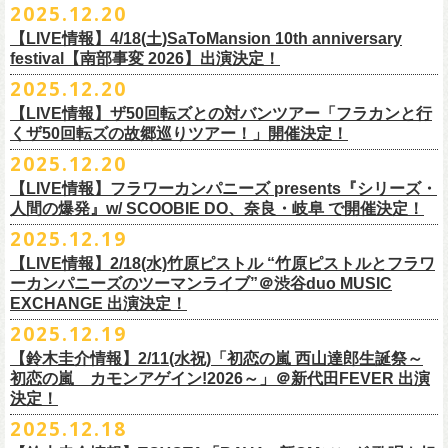
【発売場所】イープラス／Peatix
2025.12.20
(奥野真哉、グレートマエカワ)
ちしております。
5月、東京・荻窪TOP BEAT CLUB、さらに待望の初の大阪・十三GABU
す！〉の開催決定！
【イープラス URL】https://eplus.jp/sf/detail/4461090001-P0030001
今年は、通常のアコースティック・スタイル「〜
座って演奏するスタイ
ゲストDJ:OKA-T／SAKI／HYNG
と、2公演での開催となる。
【LIVE情報】4/18(土)SaToMansion 10th anniversary
【Peatix URL】https://peatix.com/event/4782289
U-NEXTにて独占ライブ配信された9月20日(土)開催の日本武道館公演『フ
ルです〜」でのライヴに加え、
新たな試みとして歌とアコースティック
18:00〜
◎「Mobstyles presents KOKOKARA」
ベストテン世代による、ベストテン世代のための、そしてベストテン世
festival【南部事変 2026】出演決定！
【発売日】1/13 18:00
ラカンの日本武道館 Part2 〜超・今が旬〜』の模様が、12/30(火)正午よ
ギター一本とコーラスと小
物の楽器などで構成するライヴ「ミニマル巡
¥3,000(ドリンク別)
日時：2026年3月20日(金祝) 開場16:00 / 開演 17:00
代じゃなくてもきっと楽しんでいただける、懐かしくも新鮮でとびきり
2025.12.20
【問】TOP BEAT CLUB 03-6913-5433
り再びU-NEXTにてアーカイブ配信スタート！
業 〜うたとギターとコーラスと〜」の２形態で開催いたします。
予約メールアドレス
会場：釜石市民ホール TETTO ホールA（〒026-0024 岩手県釜石市大町
贅沢なステージショウ！
【LIVE情報】ザ50回転ズとの対バンツアー「フラカンと行
okumasa.hrsm@gmail.com
1-1-9）
今年はどんな選曲＆ランキングになるのか！？
くザ50回転ズの故郷巡りツアー！」開催決定！
全国のライブハウスを主戦場とし”メンバーチェンジなし、
活動休止な
初の試み、そして初の会場を多く含む今ツアー、
どうぞお楽しみに！
出演：10-FEET / フラワーカンパニーズ / OA 田原 104 洋/SBE
どうぞお楽しみに！
◎「オクノマサヒコの DJ Dinners2026〜グレッグ・バレンタイン〜」
し”で全国各地でライブ・
ツアーを続けているフラカンが、結成36年
2025.12.20
友部正人さんと今度は九州へ！熊本で２マンライブ開催決定！
チケット料金：前売￥6,600（税込）
【日 程】2026年2月12日(木)
で”超・今が旬”
と自負し10年振りに挑んだ2度目の日本武道館ライブ。
＊オフィシャル先行実施！
＊【ザ・ベストテン】初代司会者、久米宏さんのご逝去の報に接し、心
【LIVE情報】フラワーカンパニーズ presents『シリーズ・
【時 間】OPEN 18:00 CLOSE 23:00 (L/O 22:00)
映像監督・番場秀一氏が当日の模様と前後に行ったインタビューを交
◎フラワーカンパニーズ presents 「シリーズ・人間の爆発 〜
友部
さん
と
◎「フォークの爆発2026 ミニマル巡業 〜うたとギターとコーラスと〜」
受付期間：1/24(土) 18:00〜2/1(日) 23:59
人間の爆発』w/ SCOOBIE DO、奈良・岐阜 で開催決定！
から哀悼の意を捧げます
※お店のキャパシティに限りがあるため、混雑状況によっては時間制の
え、今のフラカンをリアルに映し出した148分。
鹿児島ー熊本のハイエース旅〜」
＊ミニマル巡業とは『
新たな試みとして歌とアコースティックギター一
https://l-tike.com/kokokara/
昨年9月20日(土)に開催されたフラワーカンパニーズ 日本武道館公演『フ
2025.12.19
入れ替えとさせていただきます。
日時：2026年4月5日(日) 開場14:30 開演15:00
本とコーラスと小
物の楽器などで構成するライヴ』です
問い合わせ：G/i/P 問い合わせフォーム
http://www.gip-web.co.jp/t/info
◎フラカン＆ヨコロコ合同企画「俺たちのザ・ベストテン2026」大阪編
ラカンの日本武道館 Part2 〜超・今が旬〜』の模様を収録したLIVE Blu-
【LIVE情報】2/18(水)竹原ピストル “竹原ピストルとフラワ
何卒、ご了承ください。
この配信を記念し公開されている、2020年開催の横浜アリーナでの無観
会場：熊本Django
6/8(月)京都・紫明会館 18:30/19:00 問：SOLE CAFE
イベントオフィシャルサイト：
【昭和の歌番組を代表する『ザ・ベストテン』のトリビュートLIVE。
ray+CDの発売が決定！
ーカンパニーズのツーマンライブ”＠渋谷duo MUSIC
【会 場】押競満寿 〒151-0062 東京都渋谷区元代々木町25-5 1F
客配信ライブ、
2022年開催の日比谷野音ライブ、
そして年末恒例となっ
出演：フラワーカンパニーズ、
友部
正人
6/10(水)広島・東広島 西条公会堂 18:30/19:00 問：キャンディープロモ
https://www.mobstyles.tokyo/view/page/mob25th
数々の昭和歌謡のカヴァーだけの一夜】
EXCHANGE 出演決定！
【料金】2000円（1ドリンク付き）
ている京都のライブハウス磔磔でのセットリ
ストほぼ被りなし2DAYSの
チケット料金：5200円（税込/ドリンク代別/整理番号付）
ーション広島
日時：5/14(木) 開場18:30／開演19:00
全国のライブハウスを主戦場とし”メンバーチェンジなし、活動休止な
2025.12.19
2023年の映像と合わせて、どうぞお楽しみください。
一般チケット発売日：2026年2月11日(水祝)10:00
6/11(木)香川・高松燦庫(sanko) 18:30/19:00 問：燦庫-
会場：大阪・十三GABU
し”で全国各地でライブ・ツアーを続けているフラカンが、結成36年
プレイガイド：イープラス
【鈴木圭介情報】2/11(水祝)「初恋の嵐 西山達郎生誕祭～
SANKO-/TOONICE
出演：
で”超・今が旬”と自負し10年振りに挑んだ2度目の日本武道館ライブ。
初恋の嵐 カモンアゲイン!2026～」＠新代田FEVER 出演
問い合わせ：熊本Django
6/13(土)三重・鳥羽水族館 18:15/18:45 問：ネクストロード
真城めぐみ(Vo)
映像監督・番場秀一氏が当日の模様と前後に行ったインタビューを交
決定！
＊U-NEXT独占ライブ配信詳細
チケット料金：4,800円（税込/整理番号付/ドリンク代別）
うつみようこ(Vo)
え、今のフラカンをリアルに映し出した148分の映像、またライブ音源と
◎フラワーカンパニーズ「フラカンの日本武道館 Part2 〜超・今が
＊一般チケット発売日が当初のご案内より変更となりました
2025.12.18
※6/13＠鳥羽はドリンク代なし
鈴木圭介(Vo)
しても楽しめるのに加え、新保勇樹、CHIYORI、2人の気鋭カメラマンが
旬〜」