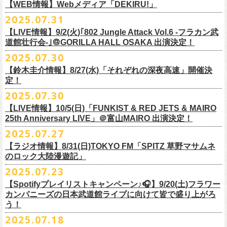
https://cocolo.jp/site/blog/1150
ンの全国ツアー、
どうぞお楽しみに！
また武道館でフラカンのライブが観たい。そう心から思う。武道館はほ
【WEB情報】Webメディア「DEKIRU!」
https://chupea.fm/
■vol.1
いほいできる会場ではなくても、こんなフラカンのライブをこれからい
＊グレートマエカワ 生出演(15:00〜出演予定）
2025.07.31
■8月6日(水)14:00〜17:51 FM802「THE NAKAJIMA HIROTO SHOW 802
7/31(木)Webメディア「DEKIRU!」
◎フラワーカンパニーズ ワンマンツアー「フラカンのチョイナチョイ
ゲスト：加藤ひさし、古市コータロー(THE COLLECTORS)
っぱい観たい。思えば初めてロックを聴いた頃からずっと、その衝撃や
【LIVE情報】9/2(火)｢802 Jungle Attack Vol.6 -フラカン武
RADIO MASTERS」
＊グレートマエカワインタビュー掲載
ナ’25/’26」
https://www.youtube.com/watch?
v=kTtAgK2Iq4A&t=2345s
感動が「思い出」という箱の中に納まらなくて、ずっとリアルに生き続
10年ぶり2回目となる日本武道館公演『フラカンの日本武道館 Part2 〜
道館壮行会-｣＠GORILLA HALL OSAKA 出演決定！
＊グレートマエカワ 生出演(17:00台出演予定）
「グレートマエカワさんのDIY魂が知りたい！〜自分たちが「面白い」と
2025年
けちゃうものだから、僕はこうやって文章を書いたりしている。この10
超・今が旬〜』を9月20日(土)
に開催するフラワーカンパニーズが、
今年1
2025.07.30
https://funky802.com/masters/
思うことが、バンドの未来につながる〜」
10月25日(土) 熊本Django 16:30/17:00
■vol.2
年ぶりのフラカンの武道館ライブも、「思い出」という箱にはなかなか
月より月１配信のYouTube番組『月刊フラカン武道館 Part2』をスター
https://media.wakasa.jp/articles/diymusic/1504/
10月26日(日) 長崎ホンダ楽器 15:30/16:00
ゲスト：Hump Back
【鈴木圭介情報】8/27(水)「それぞれの深夜高速」開催決
収まらないだろうし、収めるべきじゃない。これはきっと新しいはじま
ト、8回目のゲストとして、
四星球の出演が決定！
来月9月20日(土)、10年ぶり2度目の日本武道館公演『
フラカンの日本武道
＊「フラカンの日本武道館 Part2 オフィシャルガチャ」につきまして
11月3日(月・祝) 渋谷duo MUSIC EXCHANGE 15:15/16:00
定！
https://www.youtube.com/watch?
v=6XTayyWwFP0&t=6s
り。これからフラワーカンパニーズは、さらに凄いことになるだろう。
館 Part2 〜超・今が旬〜』を開催するフラワーカンパニーズ、
武道館前
・500円玉専用となりますので、
ご利用予定の方は500円玉をご用意くだ
11月8日(土) 徳島club GRINDHOUSE 16:30/17:00
絶対にそうなるだろう。
2025.07.30
番組スタート直前スペシャルのvol.0としてスキマスイッチ、
第１回目の
苦しい夜を乗り越えて来た芸人さんがそれぞれの夜を語り〈深夜高速〉
最後のワンマンライブとして開催する8月24日(日)「
横浜ストーリー 〜武
さい（
他の硬貨は使用不可）
11月9日(日) 米子AZTiC laughs 15:30/16:00
■vol.3
ゲストとしてTHE COLLECTORSの加藤ひさし(vo)と古市コータロー(
g)、
【LIVE情報】10/5(日)「FUNKIST & RED JETS & MAIRO
を熱唱するライブ、今年も開催決定！
道館前の一撃〜」＠F.A.D YOKOHAMA（会場チケット完売）
の模様がニ
・お一人様1回のお並びにつき5回しまでとさせていただきます
11月15日(土) 福井CHOP 16:30/17:00
◎「少しだけピュアなチョイナロンT」
ゲスト：根本要（スターダスト☆レビュー）
◎フラワーカンパニーズ「フラカンの日本武道館 Part2 〜超・今が
第２回目にHump Back、第３回目はスターダスト☆レビューの根本要、
25th Anniversary LIVE」＠富山MAIRO 出演決定！
コニコ生放送にて独占生中継されることが決定！
11月16日(日) 神戸VARIT. 15:30/16:00
https://www.youtube.com/watch?
v=OMoBtAjSn-w
価格：¥4,000（税込）
旬〜」
第４回目は南海キャンディーズの山里亮太、
第５回目は筋肉少女帯の大
2025.07.27
◎「それぞれの深夜高速」
11月29日(土) 名古屋E.L.L 16:30/17:00
ボディカラー：ホワイト
2025年9月20日(土)＠日本武道館 OPEN 15:30 START 16:30
槻ケンヂ、
第６回目はBRAHMANのボーカル・TOSHI-LOW、
そして第７
【日時】2025年8月27日（水）18:40開場 19:00開演
ライブの一部はどなたでも無料で視聴が可能、
ニコニコプレミアム会員
【ラジオ情報】8/31(日)TOKYO FM「SPITZ 草野マサムネ
11月30日(日) 静岡サナッシュ 15:30/16:00
■vol.4：山里亮太（南海キャンディーズ）
素材 ： 綿100％
回目はラッパー・シンガーソングライターのNovel Coreを招きお届けして
今年12月末をもって営業終了となる大分のライブハウスT.O.P.S
【会場】下北沢・小劇場B1
に登録するとライブ全編、
見逃し配信が視聴可能となります。
のロック大陸漫遊記」
12月6日(土) 宇都宮HEAVEN’S ROCK VJ-2 16:30/17:00
https://youtube.com/live/_ipE-
Na37yY
サイズ：S / M / L / XL /XXL
＜SET LIST＞
きた今番組（全回アーカイブ配信中）。
BittsHALLにて、フラワーカンパニーズのワンマンライブが決定！
【出演者】MC：東京03角田 特別審査員：フラワーカンパニーズ鈴木
12月7日(日) 水戸LIGHT HOUSE 15:30/16:00
2025.07.23
＜製品サイズ＞
SE Eeyo
第８回目となる今回のゲストは、”日本一泣けるコミックバンド”
、四星球
■8月31日(日)21:00〜21:55 TOKYO FM「SPITZ 草野マサムネのロック大
ゲスト：4名
武道館公演を１ヶ月後に控えたフラカンの盛り上がり必至の貴重な
ライ
12月13日(土) 盛岡CLUB CHANGE WAVE 16:30/17:00
■vol.5
S ： 身丈65cm / 身幅49cm / 肩幅42cm / 袖丈 60cm
1 少年卓球
【Spotifyプレイリストキャンペーン♪🎧】9/20(土)フラワー
を招聘！
陸漫遊記」
9/2(火)大阪GORILLA HALL OSAKAで開催される｢802 Jungle Attack Vol.6
◎「フラワーカンパニーズLIVE〜サンキューBitts〜」
【料金】￥3,500-（税込・整理番号付き自由席）
ブ、どうぞお見逃しなく！
12月14日(日) 弘前KEEP THE BEAT 15:30/16:00
ゲスト：大槻ケンヂ（筋肉少女帯/特撮/オケミス）
M ： 身丈69cm / 身幅52cm / 肩幅45cm / 袖丈62cm
2 ピースフル
カンパニーズの日本武道館ライブに向けて皆で盛り上がろ
＊鈴木圭介、グレートマエカワ ゲスト出演決定！
-フラカン武道館壮行会-｣にフラワーカンパニーズの出演が決定！
日時：2025年11月24日(月祝) OPEN15:30/START16:00
【発売日】Livepocket
12月21日(日) 京都磔磔 15:30/16:00
https://www.youtube.com/watch?
v=1EMet2dx9d4
う！
L ： 身丈73cm / 身幅55cm / 肩幅48cm / 袖丈63cm
3 ただいま実演中
20年以上にわたる付き合いで、
先輩後輩の枠を超えた関係性の2組。四星
壮行会、ありがとうございます！嬉涙
会場：大分T.O.P.S BittsHALL
・7月30日（水）21:00 先行抽選受付開始（～8月12日（火）11:00
＊配信詳細
12月22日(月) 京都磔磔 18:30/19:00
XL ： 身丈77cm / 身幅58cm / 肩幅52cm / 袖丈64cm
4 ライトを消して走れ
2025.07.18
球にことあるごとに”
危機”を救ってもらってきたフラカン、
さらに現在展
※全国38局ネット＞
各放送局のオンエア日時は番組公式サイトでご確認
チケット料金：前売¥5,200(税込/整理番号付/ドリンク代別)
迄）・8月16日（土）11:00 一般発売開始
◎フラワーカンパニーズ「横浜ストーリー〜武道館前の一撃〜」＠
F.A.D
2026年
■vol.6
XXL：身丈81cm / 身幅63cm / 肩幅56cm / 袖丈65cm
5 アメジスト