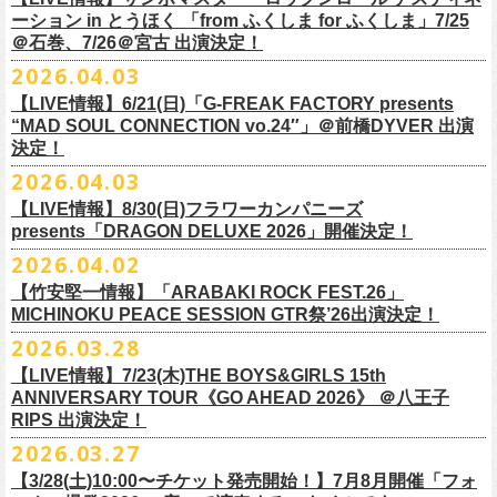
一般チケット前売5,000円/ 当日5,500円
ネクストロード 03-5114-7444 (平日14～18時)
ーション in とうほく 「from ふくしま for ふくしま」7/25
https://rainbowhill.jp/
＊鶴オフィシャルサイト：
https://afrock.jp/
ーーーーー
＠石巻、7/26＠宮古 出演決定！
鈴木実貴子ズ自主企画イベント『心臓の騒音』にフラワーカンパニーズ
2026.04.03
・7月2日(木)＠荻窪TOP BEAT CLUB
＜振替公演・チケットの払い戻しについて＞
の出演が決定！
*ワンマン
【LIVE情報】6/21(日)「G-FREAK FACTORY presents
・現在、振替日程、および各公演のチケット払い戻しに関する詳細を調
本日よりオフィシャル先行もスタート！どうぞお見逃しなく〜
本日4月23日(木)に結成37周年を迎えたフラワーカンパニーズ、自身初と
OPEN：19:00 / START：19:30
“MAD SOUL CONNECTION vo.24″」＠前橋DYVER 出演
整しております。 決定次第、改めて各バンドの公式サイトおよび公式
なるクラブクアトロ・ワンマンツアーの開催が決定！
決定！
前売：¥5,000 / 当日：¥5,500 ＋1DRINK(¥700)
SNS等にてご案内いたしますので、今しばらくお待ちください。
◎鈴木実貴子ズ自主企画イベント『心臓の騒音』
https://topbeatclub.com/schedule/?month=202607
2026.04.03
・お手持ちのチケット（紙・電子共に）は、詳細が発表されるまでその
日程：12月3日(木)
◎フラワーカンパニーズ 「フラカンのクアトロツアー2026」
まま大切に保管していただきますようお願い申し上げます。振替公演や
【LIVE情報】8/30(日)フラワーカンパニーズ
時間：開場 18:30 開演 19:00
10/10(土)渋谷クラブクアトロ OPEN 16:15 START 17:00 問：ネク
払い戻しの際に必要となります。
presents「DRAGON DELUXE 2026」開催決定！
会場 ：新代田FEVER
ストロード
2026.04.02
料金：4,500円（税込/ドリンク代別/整理番号有）
10/24(土)広島クラブクアトロ OPEN 16:15 START 17:00 問：キャ
改めて万全の体制で、鶴とともにライブをお届けできたらと思いますの
出演：鈴木実貴子ズ / フラワーカンパニーズ
ンディー・プロモーション
【竹安堅一情報】「ARABAKI ROCK FEST.26」
で、ご理解のほど、何卒宜しくお願い致します。
フラワーカンパニーズのベーシスト兼リーダー兼社長、グレートマエカ
一般チケット発売日：8月23(土)
MICHINOKU PEACE SESSION GTR祭’26出演決定！
10/25(日)梅田クラブクアトロ OPEN 15:15 START 16:00 問：清水
ワの57歳の誕生日を記念し、7年ぶりの奄美大島で、誕生日会&前夜祭開
問い合わせ：VINTAGE ROCK std. 03-5787-5350 （平日12:00～17:00）
音泉
2026.03.28
催決定!
https://vintage-rock.com/
11/1(日)名古屋クラブクアトロ OPEN 15:15 START 16:00 問：JAIL
お待たせしました！怒髪天との恒例”ジャンピング乾杯TOUR”、もちろん
【LIVE情報】7/23(木)THE BOYS&GIRLS 15th
HOUSE
今年も開催決定！
ANNIVERSARY TOUR《GO AHEAD 2026》 ＠八王子
◎「フォークの爆発2026 ミニマル巡業 ～うたとギターとコーラスと～
＜全公演共通＞
みんなで足腰鍛えて挑みます〜
【オフィシャルサイト先行】
RIPS 出演決定！
GMBD前夜祭」
チケット料金：前売￥5,700(税込/ドリンク代別途要)
◎「レッツけんこうアンブレラチャーム」（ランダム）
受付期間：04/25(土)20:00～04/30(木)23:
59
2026.03.27
※ミニマル巡業とは『新たな試みとして歌とアコースティックギター一
※高校生以下は当日¥2,000キャッシュバック（当日年齢を証明できるも
価格：￥500(税込)
本日よりHP先行も受付スタート！お見逃しなく！！
▼受付URL
本とコーラスと小物の楽器などで構成するライヴ』です
【3/28(土)10:00〜チケット発売開始！】7月8月開催「フォ
の（学生証、保険証など）のご提示が必要となります）
仕様：チャーム4種（けいくん、まーちゃん、けんちゃん、
こにし）/アル
https://eplus.jp/suzukimikiko-
1203-flowercompanyz/
日時：2026年9月26日(土) 開場17:00 開演18:00