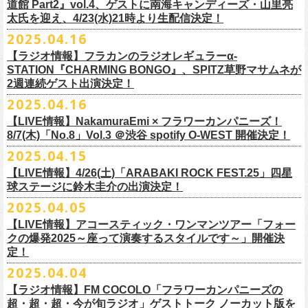
道館 Part2』vol.4、ゲストに南海キャンディーズ・山里亮
問い合わせ：松阪M’AXA
・近隣店舗・近隣の施設・お客様へご迷惑となりますので、施設内外・
12月6日(土) 宇都宮HEAVEN’S ROCK VJ-2 16:30/17:00
◎TALK LIVE「ハルキとジョーとベースと猫と〜グレートなゲストと共
プレGOODS第四弾となる「フラカンの日本武道館 Part2 pre フェイスタ
のライブ、本編の最後に演奏された“東京タワー”のポエトリー調の部分
で開催される「ADAM at presents ADAM FEST2025 supported by
文に氏名、住所、貼っていただく（置いていただく）場所（できました
太氏を迎え、4/23(水)21時より生配信決定！
著者プロフィール
会場内外でのアーティストの入待ち、出待ち等の待機行為はご遠慮下さ
12月7日(日) 水戸LIGHT HOUSE 15:30/16:00
に〜」
オル」が完成！
で、体をぐっと鈴木圭介がいる方に向けて、まるで鈴木の呼吸を深く感
Recruiting Management」にフラワーカンパニーズの出演が決定！
ら具体的に）、必要数（ポスター、フライヤーそれぞれ）、意気込みな
丹下京子（たんげ きょうこ）
2025.04.16
・8月3日(日)
い。
12月13日(土) 盛岡CLUB CHANGE WAVE 16:30/17:00
【出演】
また、ラバーバンドの新色「パープル × ブルー」も登場！
じ取るようにギターを弾く竹安堅一の姿を見ながら、やはり僕は「うた
◎ムジカジャポニカ19th後の祭スペシャル！『ムジカの渇望2025～うつ
フラワーカンパニーズは7月12日(土)の出演となります。
どメッセージを書いて下記アドレス宛てご応募ください。
名古屋生まれ名古屋育ち。愛知県立芸術大学デザイン科卒業。
峰岸塾修
会場：広島・福山grandsoulcafe Guns’
・受付終了した場合は当HPでお知らせさせていただくため、受付状況確
12月14日(日) 弘前KEEP THE BEAT 15:30/16:00
ヒライハルキ(The Birthday)
4/19(土)「正しい哺乳類ツアー2025」＠広島CLUB QUATTRO 公演より販
とは不思議なものだ。演奏という行為は不思議なものだ」と感じた。
みようこ&Yokoloco Band！2days』
【ラジオ情報】フラカンのラジオレギュラーα-
どうぞお楽しみに！
了。TIS会員。
TVCMプランナー兼イラストレーターを20年ほど続け、
そ
時間：Open 15:30 / Start 16:00
認のためのお電話でのお問い合わせは固くお断りいたします。
12月21日(日) 京都磔磔 15:30/16:00
ナガイケジョー(SCOOBIE DO)
売開始いたします。
STATION『CHARMING BONGO』、SPITZ草野マサムネが
いちにちめ〜8/19(火)
2020年開催した「フラカンの横浜アリーナ」から続く＜フラカンの横浜
の後フリーランスに。雑誌『イラストレーション』（玄光社）
The
チケット料金：前売 ¥5,500（税込／全自由・整理番号付／ドリンク代別
・イベントチケットの分配、転売、複製、譲渡、偽造行為は一切禁止と
12月22日(月) 京都磔磔 18:30/19:00
2週連続ゲスト出演決定！
ゲスト : グレートマエカワ(フラワーカンパニーズ)
高崎CLUB Jammer’sは中央銀座と呼ばれるアーケード街の先端にあるラ
https://t.livepocket.jp/e/musica819
◎「ADAM at presents ADAM FEST2025 supported by Recruiting
ストーリー＞シリーズ、
◎【２回目もみんなでつくろう「フラカンの日本武道館
Choice入選 （和田誠選）、『HBファイルコンペ』藤枝リュウジ特別賞、
途要）
させていただきます。それらの行為が発覚した場合は無効とさせていた
2026年
【日程】2025年7月9日(水)
イブハウスで、外観も内装も、昔のアメリカ映画に出てくるバーのよう
4/25~19時発売
2025.04.16
Management」
今年は「〜武道館前の一撃〜」というサブタイトルを付し、
7/25(金)〜7/27(日)＠
北海道釧路市幸町緑地・耐震岸壁 特設ステージにて
Part2」
『
講談社出版文化賞』さしえ賞、『TIS公募展』入選など。新聞、
書籍、
一般チケット発売日：5月25日(日)
だき、入場をお断りいたします。
1月17日(土) 長野CLUB JUNK BOX 16:30/17:00
【会場】三軒茶屋GrapeFruitMoon (
http://grapefruit-moon.com/
)
なレトロな雰囲気の空間である。開場時間の前から、入り口前にはライ
ふつかめ〜8/20(水)
日時：7月12日(土)7月13日(日) 開場10:30 開演11:30 ※フラワーカンパ
8/24(日)F.A.D YOKOHAMAにて開催することが決定！
開催される「SET YOU FREE IN KUSHIRO KIRI FESTIVAL 2025」 に
【LIVE情報】NakamuraEmi × フラワーカンパニーズ！
雑誌、パッケージ、広告、
webなど幅広いジャンルで活動中。俳句、落
今年結成20周年を迎えるThe Birthdayがクラブクアトロ4会場を廻るツア
プレイガイド：
・対象商品の営利・転売目的でのご購入は禁止しております。またイベ
1月18日(日) 千葉LOOK 15:30/16:00
“ポスター＆フライヤー大作戦～日本全国宣伝隊員大募集
【時間】OPEN18:30/START19:15
ブを待つ人だかりができていた。開演時間になり、まずステージ上にグ
https://t.livepocket.jp/e/musica820
ニーズの出演は7/12のみ
9/20(土)「フラカンの日本武道館 Part2 〜超・今が旬〜」まで１ヶ月を切
8/7(木)「No.8」Vol.3 ＠渋谷 spotify O-WEST 開催決定！
フラワーカンパニーズの出演が決定！
語、音楽、
海外ドラマが好き。
ー『Quattro×Quattro Tour’25』を開催、
イープラス
ント参加後、フリーマーケットサイト、フリマアプリ、インターネット
1月24日(土) 高知X-pt. 16:30/17:00
【料金】
今年1月より月１配信しているYouTube番組『月刊フラカン武道館
レートマエカワ、ミスター小西、竹安堅一が登場。そして少し間を鈴木
4/25~20時発売
～】
会場：静岡県浜松市浜名湖ガーデンパーク 屋外ステージ
ったタイミングでのワンマンライブ、どうぞお楽しみに！
フラカンは7/26(土)”フラカン武道館応援企画 IN KIRIFES”に出演致しま
2025.04.15
9/10(水)＠名古屋CLUB QUATTRO公演にフラワーカンパニーズの出演が
チケットぴあ
オークション等での売買、買取サービスのご利用も固く禁止いたしま
1月25日(日) 広島SECOND CRUTCH 15:30/16:00
・入場チケット￥3500(+DRINK)
Part2』、今月5回目のゲストとして、大槻ケンヂ氏の出演が決定！
圭介が姿を現し、ライブがはじまる。1曲目は『正しい哺乳類』の曲順と
開場 18:30 / 開演 19:30 前売 5000円 / 当日 5500円 （ドリンク代別途）
チケット：入場無料
※お渡しするポスターのサイズはB3サイズ、フライヤーはB5サイズを予
す。
決定しました！
【LIVE情報】4/26(土)「ARABAKI ROCK FEST.25」四星
ローチケ
す。
1月27日(火) 四日市CLUB CHAOS 18:30/19:00
【予約&チケット】
同じく“ ラッコ！ラッコ！ラッコ！”。 エネルギッシュなバンドの演奏
※着席・自由・立ち見 (整理番号あり)
問い合わせ：株式会社ジェイルハウス TEL052-936-6041
◎「横浜ストーリー 〜武道館前の一撃〜」
定しております
球ステージに鈴木圭介の出演決定！
問い合わせ：キャンディー・プロモーション
・イベントチケットの再発行はいたしませんのでご注意ください。
1月31日(土) 札幌近松 16:30/17:00
■入場チケット予約URL :
https://tiget.net/events/398505
番組スタート直前スペシャルのvol.0としてスキマスイッチ、第１回目の
と、それまで会場にたぎっていたソワソワとした熱気がぶつかり、パー
その他詳細：
日時：8月24日(日)Open 15:30 / Start 16:00
◎
「SET YOU FREE IN KUSHIRO KIRI FESTIVAL 2025」
一般発売に先がけ、チケットオフィシャル先行受付が本日よりスター
・都合により、内容等の変更・イベント中止となる場合がございますの
2月4日(水) 下北沢シェルター 18:30/19:00
2025.04.05
[予約受付開始 : 5/9(金)21:00〜]
ゲストとしてTHE COLLECTORSの加藤ひさしさん(vo)と古市コータロー
ンッ！と弾けるような盛り上がりでライブは幕を開けた。続けて “アイデ
◎8/18（月）名古屋得三
公式サイト：
http://www.adamfest.com/
会場：神奈川・F.A.D YOKOHAMA
募集期間：2025年5月10日(土)〜 在庫がなくなりましましたら募集を終了
日程：
7月26日(土)
ト。
全公演共通：高校生以下は当日¥2,000キャッシュバック（
当日年齢を証
で予めご了承ください。
2月14日(土) 大阪バナナホール 16:30/17:00
☆別途1ドリンクオーダー
さん(g)、第２回目にHump Back、第３回目はスターダスト☆レビューの
ンティティ”。《ラッコ ラッコ ラッコ》とか《プカプカプーカ》といった
うつみようこ & YOKOLOCO BAND
【LIVE情報】アコースティック・ワンマンツアー「フォー
チケット料金：前売 ¥5,200(税込/整理番号付/ドリンク代別途要)
させていただきます
会場：
北海道釧路市幸町緑地・耐震岸壁 特設ステージ
お見逃しなく！！
明できるもの（学生証、保険証など）
のご提示が必要となります）
・安全面、警備強化の一環と致しまして、ボディチェックを実施させて
2月15日(日) 岡山ペパーランド 15:30/16:00
☆整理番号順入場
根本要さん、そして第４回目は南海キャンディーズの山里亮太さんをを
シンプルな言葉を連呼していた“ ラッコ！ラッコ！ラッコ！”とは打って変
[うつみようこ (vo.g)竹安堅一(g)オクノシンヤ(key)
クの爆発2025～座って演奏するスタイルです～」開催決
前売￥5,200（税込、ドリンク代別、オールスタンディング）
応募方法：メールにて、アドレス＜
flowerotegami@gmail.com
＞宛に以
出演：フラワーカンパニーズ、THE NEAT BEATS、PIGGS
いただく場合がきます。ご了承ください。
2月21日(土) 別府Copper Ravens 16:30/17:00
☆お一人様2枚まで
お招きしお届けしてきた今番組（全回アーカイブ配信中）、第５回目と
わり、鈴木のボーカルはぼそぼそとした独り言のような落ち着いたトー
定！
グレートマエカワ(b)クハラカズユキ(ds)]
※高校生以下は当日￥2,000キャッシュバック （当日年齢を証明できるも
下をご記入の上、ご応募ください
そのほか詳細：KUSHIRO KIRI FESTIVAL公式
◎The Birthday (クハラカズユキ, ヒライハルキ, フジイケンジ)
・当日メディアによる取材が入り、映り込み等がある場合がございま
2月22日(日) 福岡CB 15:30/16:00
【ご注意】
なる今回のゲストは、筋肉少女帯や特撮のボーカルで、作家としても活
ンへ。しかし曲が進むにつれ、徐々に力強さを増していく演奏やコーラ
18:30open 19:30start
大阪千日前ユニバースにてジャンピング乾杯トークショー開催！
2025.04.04
の(学生証、保険証など)のご提示が必要となります）
（上記アドレスからの返信が届くよう、設定のご確認を必ずお願い致し
HP
https://www.kushirokirifestiva
l.com/
『Quattro×Quattro Tour’25』
す。予めご了承ください。
2月24日(火) 豊橋Club KNOT 18:30/19:00
※お客様へのお願い
躍する大槻ケンヂさんを招聘。
スに合わせて、観客たちの拳も突き上がっている。さらに“ラー・ブルー
予約￥5,000 当日￥5,500
ライブ演奏はまったくありません。
一般発売日:6月29日(日)
ます）
【ラジオ情報】FM COCOLO「フラワーカンパニーズの
日時：2025年9月10日（水）Open 18:00 / Start 19:00
・イベント当日の撮影・録音・録画および、店内での飲食は一切禁止と
2月28日(土) 新潟GOLDEN PIGGS BLACK 16:30/17:00
近隣は住宅街となっておりますので集合時間直前にご来店ください。
常にフラカンを”若手”と評するオーケンさん、2度目の武道館ライブに向
ス”、“アメジスト”へと続く。“アメジスト”の《炊き立てのご飯の湯気の下
※4/20情報公開・予約開始
ネクストロード 03-5114-7444 (平日14～18時)
＝＝＝＝＝＝＝＝＝＝＝＝＝＝＝＝＝＝
超・超・超・今が旬ラジオ」ゲストトーク ノーカット版を
会場：名古屋CLUB QUATTRO