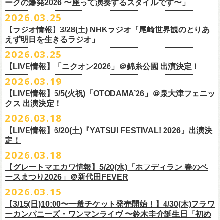
◎「レッツけんこう
タオル
」
ークの爆発2026 〜座って演奏するスタイルです〜」
一般チケット発売日：8月8日(土)
ミ蒸着袋入り(*どれになるかお楽しみスタイル）
☆HP先行：
会場：奄美大島＠ LIVE BOX MA・YASCO
価格：￥1,800 (税込)
2026.03.25
素材 ： 白アクリル , シリコンリング , ステンレス製カニカン
受付期間：4/16(木)12:00〜4/26(日)23:59
出演：フラワーカンパニーズ
カラー：ホワイト
サイズ ： （本体）40×28mm 厚み3mm
受付URL：
https://eplus.jp/jpk-tour26/
【ラジオ情報】3/28(土) NHKラジオ「尾崎世界観のとりあ
サンボマスター夏の東北７か所を廻るツアー「ロックンロール デスティ
オープニングアクトあり：ずぶ濡れブラザーズ
◎「レッツけんこうアンブレラチャーム」（ランダム）
イエローver.
サイズ：82cm × 34cm
えず明日を生きるラジオ」
ネーション in とうほく 「from ふくしま for ふくしま」、7/25(土)石巻、
チケット料金：前売 ¥3,800（税込/全自由席/整理番号付/ドリンク代別途
価格：￥500(税込)
素材：綿100%
◎怒髪天&フラワーカンパニーズ presents 「ジャンピング乾杯TOUR
7/26(日)宮古の2公演にフラワーカンパニーズの出演が決定！
2026.03.25
要）
仕様：チャーム4種（けいくん、まーちゃん、けんちゃん、
こにし）/アル
■3月28日(土)22:05〜22:55 NHKラジオ「尾崎世界観のとりあえず明日を
2026 “オレたち足腰お達者くらぶ”」
久しぶりのサンボマスターとの対バン、どうぞお楽しみに！
一般チケット発売日：6月6日(土)予定
ミ蒸着袋入り(*どれになるかお楽しみスタイル）
【LIVE情報】「ニクオン2026」＠錦糸公園 出演決定！
生きるラジオ」
・9月5日(土) 滋賀U☆STONE 17:00/17:30 （問）清水音泉 06-6357-
問い合わせ：LIVE BOX MA・YASCO
素材 ： 黄色アクリル , シリコンリング , ステンレス製カニカン
◎「レッツけんこうステッカーセット」*6枚組
＊鈴木圭介がゲストとして出演
2026.03.19
3666 (平日12:00〜17:00) info@shimizuonsen.com
◎サンボマスター「ロックンロール デスティネーション in とうほく
サイズ ： （本体）40×28mm 厚み3mm
価格：￥1,000（税込）
https://www.nhk.jp/p/rs/KG9YLK9LWL/
【LIVE情報】5/5(火祝)「OTODAMA’26」＠泉大津フェニッ
・9月6日(日) 伊勢RHYTHM 16:00/16:30 （問）JAILHOUSE 052-936-
「from ふくしま for ふくしま」
◎「グレートマエカワ第57回誕生日会 in 奄美大島」
素材 ： 塩ビ
クス 出演決定！
6041
www.jailhouse.jp
＊石巻公演
日時：2026年9月27日(日) 開場17:00 開演18:00
各サイズ
・9月12日(土) 弘前KEEP THE BEAT 17:00/17:30 （問）ノースロード
2026.03.18
日時：2026年7月25日(土) 開場 17:30 / 開演 18:00
会場：奄美大島＠ ROAD HOUSE ASiVi
けいくん：51×74mm
ミュージック秋田 018-833-7100
会場：宮城・石巻BLUE RESISTANCE
6/21(日)「G-FREAK FACTORY presents “MAD SOUL CONNECTION
出演：フラワーカンパニーズ
【LIVE情報】6/20(土)『YATSUI FESTIVAL! 2026』出演決
まーちゃん：44×70mm
・9月13日(日) 秋田Club SWINDLE 15:30/16:00 （問）ノースロードミュ
出演：サンボマスター、フラワーカンパニーズ
定！
vo.24″」＠前橋DYVER にて、G-FREAK FACTORYとの対バンが決定！
オープニングアクトあり：楠田莉子BAND
けんちゃん：41×64mm
ージック秋田 018-833-7100
チケット料金：
「ARABAKI ROCK FEST.26」4/26(日)MICHINOKU PEACE SESSION
一般発売日に先がけ、4/4(土) 10:00よりオフィシャル先行受付もスター
チケット料金：前売 ¥4,500（税込/整理番号付/ドリンク代別途要）
2026.03.18
こにし：49×66mm
出演：怒髪天、フラワーカンパニーズ
前売 ¥5,500(税込/ドリンク代別）
GTR祭’26ステージに、GUEST GUITARとして竹安堅一の出演が決定しま
ト。どうぞお見逃しなく！
一般チケット発売日：6月6日(土)予定
バンドロゴ：74×45mm
【グレートマエカワ情報】5/20(水)「ホフディラン 春のベ
チケット料金：オールスタンディング ￥6,900（税込/ドリンク代別途
U-22割 ￥4,500(税込/ドリンク代別/身分証持参必須（コピー不可/公演当
した！
問い合わせ：ROAD HOUSE ASiVi
チキパン(CHICKEN PUNKS)：45×90mm
ースまつり2026」＠新代田FEVER
要）※未就学児童入場不可(小学生以上のご入場される方全てにチケット
日提示できない場合は一般価格チケットとの差額分をお支払いいただき
◎「G-FREAK FACTORY presents “MAD SOUL CONNECTION vo.24″」
2026.03.15
必要)
ます)
◎「ARABAKI ROCK FEST.26」
日時：2026年6月21日(日) 開場16:30 / 開演 17:00
一般チケット発売日：6月6日(土)
※１人１枚※未就学児入場不可/小学生以上チケット必要
【3/15(日)10:00〜一般チケット発売開始！】4/30(木)フラワ
日時：4月25日(土) 開場9:30 開演10:30
会場：前橋DYVER
ーカンパニーズ・ワンマンライヴ 〜鈴木圭介誕生日「初め
一般チケット発売日：2026年6月6日(土)
4月26日(日) 開場9:30 開演10:30 ※竹安堅一の出演は4/26(日)
出演：G-FREAK FACTORY、フラワーカンパニーズ