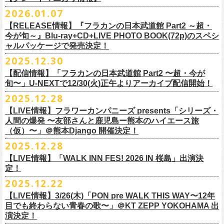
※販売ページは、2月21日0時以降に表示されます。ご了承ください。
S ： 身丈66cm / 身幅55cm / 肩幅52cm / 袖丈21cm
6/11(木)香川・高松燦庫(sanko) 18:30/19:00 問：燦庫-
問い合わせ：
G.I.P.
https://www.gip-web.co.jp/t/info
本とコーラスと小
2026.01.07
物の楽器などで構成するライヴ』です
M ： 身丈70cm / 身幅58cm / 肩幅55cm / 袖丈23cm
◎STUDIO 841 PRESENTS LIVE 2026-1「前ベン」
SANKO-/TOONICE
・5月31日(日) 開場 15:30 / 開演 16:00
日時：6/28(日) 開場15:30/開演16:00
注意事項
L ： 身丈74cm / 身幅61cm / 肩幅58cm / 袖丈25cm
【RELEASE情報】『フラカンの日本武道館 Part2 ～超・
【公演日】2026/2/7 (土)
6/13(土)三重・鳥羽水族館 18:15/18:45 問：ネクストロード
ーーーーーーーーーーーーーー
4月5日(日) 友部正人さんとの２マンライブ＠熊本Djangoの一般発売日に
会場：岐阜柳ヶ瀬ANTS
会場：札幌musica hall cafe
※営利目的のチケットの転売は固くお断り致します。転売チケットは入
XL ： 身丈78cm / 身幅64cm / 肩幅61cm / 袖丈27cm
今が旬～』Blu-ray+CD+LIVE PHOTO BOOK(72p)のスペシ
【開場/開演】16:30/17:00
チケット料金：4,800円（税込/整理番号付/ドリンク代別）
＊【オフィシャルサイト先行】
つきまして、
出演：フラワーカンパニーズ/SCOOBIE DO
チケット料金：4,800円（税込/整理番号付/ドリンク代別）
場をお断りする場合もあり
ャルパッケージで発売決定！
※上記サイズはあくまでも目安の寸法です
【会場】スタジオ841 埼玉県大里郡寄居町寄居1010
※6/13＠鳥羽はドリンク代なし
受付期間：
4/4(
土
)21:00
～
4/30(
木
)23:
59
◎「オクノマサヒコ Japan Tour2026初夏の陣〜奥野還暦イヤー記念
当初2月7日(土)でご案内しておりましたが、諸事情により、
チケット料金：前売り¥5.200(税込/D別/整理番号付)
※高校生以下は当日¥2,000キャッシュバック（
当日年齢を証明できるも
ますのでご注意ください。
2025.12.30
【出演】湯川トーベン、グレートマエカワ
※高校生以下は当日¥2,000キャッシュバック（
当日年齢を証明できるも
受付
URL
：
‘
https://eplus.jp/
sambomaster/
祭〜」
2月11日(水祝)からの発売に変更となりました。
一般チケット発売日：2026年3月8日(日)
の（学生証、保険証など）
のご提示が必要となります）
※撮影・録音・録画などは禁止とさせていただきます。また開場時のご
【チャージ】￥4,000
【配信情報】「フラカンの日本武道館 Part2 〜超・今が
の（学生証、保険証など）
のご提示が必要となります）
枚数制限
ご予定していただいた皆さまにはご迷惑おかけしますが、何卒宜しくお
プレイガイド：
一般チケット発売日：3月28日(土)
自分の席以外の席取りは
【予約】
旬〜」U-NEXTで12/30(火)正午よりアーカイブ配信開始！
一般チケット発売日：3月8日(日)10:00
・ライブハウス公演：お
1
人様
1
公演につき
1
枚まで
＊5/15(金)大阪ムジカジャポニカ
願い致します。
イープラス
お問い合わせ : 浮雲社中
contact@ml.ukigmo.org
ご遠慮ください。
https://www.facebook.com/p/%E3%82%B9%E3%82%BF%E3%82%B8%
プレイガイドなど詳細はライブページにてご確認ください
当落結果：
2025.12.28
5/2(
土
)13:00
予定
DJ&LIVE オクノマサヒコ
2024年9月に荻窪TOP BEAT CLUBでフラワーカンパニーズ＆うつみよう
問い合わせ：柳ヶ瀬アンツ
http://www.
ants69.com/information.html
※マスクの着用は任意となりますが、過度な発声や他のお客様のご迷惑
E3%82%AA%EF%BC%98%EF%BC%94%EF%BC%91-
https://flowercompanyz.com/live/2026/01/30/8956
入金期限：
5/4(
月
)21:00
(奥野真哉、グレートマエカワ)
◎フラワーカンパニーズ presents 「シリーズ・人間の爆発 〜
友部
さん
と
こ＆YOKOLOCO BAND合同企画として初開催、昨年は毎年恒例のフラワ
となる声量はお控えく
【LIVE情報】フラワーカンパニーズ presents「シリーズ・
61550212223544/
発券開始日：各公演日
10
日前～
ゲストDJ:45CLUB（mic&VITON6969）
鹿児島ー熊本のハイエース旅〜」
ーカンパニーズ主催イベント「DRAGON DELUXE」の特別編として11月
人間の爆発 〜友部さんと鹿児島ー熊本のハイエース旅
ださい。
＊追加された6/28(日)札幌公演は3/28(土)からの発売になります
ーーーーーーーーーーーーーー
18:00〜
日時：2026年4月5日(日) 開場14:30 開演15:00
（仮）〜」＠熊本Django 開催決定！
に名古屋DIAMOND HALで行ったスペシャル企画「俺たちのザ・ベストテ
※飲食を伴うイベントのため、公演当日、体調不良や発熱症状のある方
¥3,000(ドリンク別)
会場：熊本Django
ン」。
は、来場をご遠慮いただ
2025.12.28
◎「まいう〜ロックフェス2026」
6/28(日) 札幌musica hall cafe 開場15:30/開演16:00 問：浮雲社中
整理番号あり
出演：フラワーカンパニーズ、
友部
正人
1978年〜1989年まで放送されていた伝説の歌番組【ザ・ベストテン】の
きますようお願いいたします。
【LIVE情報】「WALK INN FES! 2026 IN 桜島」出演決
【公演日】2026/2/10 (火)
チケット料金：4,800円（税込/整理番号付/ドリンク代別）
U25(25歳以下〜入場ラスト・要証明)¥2,000(D別）
チケット料金：5200円（税込/ドリンク代別/整理番号付）
トリビュート企画として、誰もが口ずさめる当時ヒットした歌謡曲のみ
※ミュージシャンによるトークイベントですが、音楽の話は一切いたし
定！
【開場/開演】18:30/19:00
※高校生以下は当日¥2,000キャッシュバック（
当日年齢を証明できるも
2/28 19時よりこちらのフォームで予約開始！
一般チケット発売日：2026年2月11日(水祝)10:00
で全て構成するカヴァーライヴとなる今企画。同時代に音楽に目覚めた
ませんのでご了承ください。
2025.12.22
【会場】荻窪 TOP BEAT CLUB
の（学生証、保険証など）
のご提示が必要となります）一般チケット一
https://musicaja.info/11920
釜石市民ホール TETTOで開催される「Mobstyles presents
プレイガイド：イープラス
バンドマンたちが数々の昭和歌謡曲へのリスペクトを全身全霊でぶつけ
【出演】オーバーオールズ（石塚英彦、三宅伸治、グレートマエカワ、
般チケット発売日：3月28日(土)10:00
【LIVE情報】3/26(木)「PON pre WALK THIS WAY〜12年
KOKOKARA」にフラワーカンパニーズの出演が決定！
問い合わせ：熊本Django
る、そのスペシャルなステージの噂は各所に拡がり、次回への熱望の声
公演に関するお問い合わせ 新宿ロフトプラスワン 03-3205-6864
石塚幸作）／GSK／どんぐりパワーズ／工膝わたる（THE NUGGETS）
目でも終わらない青春の歌〜」＠KT ZEPP YOKOHAMA 出
フラワーカンパニーズのアコースティック企画「
フォークの爆発2026」
＊5/16(土)広島bar edge
本日よりオフィシャル先行の受付もスタート！
を受け、「俺たちのザ・ベストテン2026」の開催が決定！
主催：音楽と人編集部 https://ongakutohito.com/
【前売】￥5,000 ( +1D)
演決定！
の開催が決定！
DJ&LIVE オクノマサヒコ
東日本大震災から15年、新たなスタートを応援するイベント、ぜひお待
トークイベント〈第11回！ 僕たち、プロ野球大好きミュージシャンで