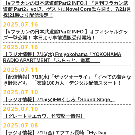
開中のフラカンの楽曲全曲レビュー企画「
フラカンの音楽目録」でボー
ください
◎｢802 Jungle Attack Vol.6 -フラカン武道館壮行会-｣
チケット発売日：9月27日(土)
【#フラカンの日本武道館Part2 INFO.】『月刊フラカン武
【お問い合わせ】
YOKOHAMA
1月17日(土) 長野CLUB JUNK BOX 16:30/17:00
ゲスト：TOSHI-LOW（BRAHMAN）
※上記サイズはあくまでも目安の寸法です
6 夜空の太陽
カル・
北島康雄をプロのライター陣に交じってreviewerに抜擢す
るなど、
https://www.tfm.co.jp/manyuki/
日時：9月2日(火)18:15 OPEN / 18:45 START
道館 Part2』vol.7、ゲストにNovel Core氏を迎え、7/21(月
プレイガイド：
SLUSH-PILE. 03-6451-0554
配信日時：8月24日（日）16:00 START（10分前より準備開始）
1月18日(日) 千葉LOOK 15:30/16:00
https://youtu.be/Z9wrtIqELqE
mc
四星球に対しての信頼度が絶大なフラカンメンバー。
とにかくお互いへ
祝)21時より配信決定！
会場：大阪 GORILLA HALL OSAKA
https://eplus.jp/sf/detail/
4383810001-P0030001
視聴URL：
https://live.nicovideo.
jp/watch/lv348512764
1月24日(土) 高知X-pt. 16:30/17:00
7 馬鹿の最高
の思いが溢れる1時間！
出演：
2025.07.16
＊本ライブの一部はプレミアム会員限定視聴となります。
1月25日(日) 広島SECOND CRUTCH 15:30/16:00
■vol.7
8 最高の夏
フラワーカンパニーズ
＊
全編視聴をご希望のかたはプレミアム会員にご登録（月額790円）をお
【#フラカンの日本武道館Part2 INFO.】オフィシャルグッ
1月27日(火) 四日市CLUB CHAOS 18:30/19:00
ゲスト：Novel Core
9 友達100万人
8月20日(水)21:00よりプレミア配信されます。
Conton Candy
願い致しま
す。
ズ一挙公開！ 本日より事前通販受付開始！
1月31日(土) 札幌近松 16:30/17:00
https://www.youtube.com/watch?
v=I8Zw-h9Anxg
10 ミント
TOSHI-LOW
＊タイムシフト視聴期間：2025年9月7日まで
2月4日(水) 下北沢シェルター 18:30/19:00
2025.07.16
11 ハイエース
開催を約１ヶ月後に控えたフラカンの日本武道館公演のチケットは
絶賛
ヒグチアイ
本番組はプレミアム会員の方ならタイムシフト視聴期間中に何度で
も、
2月14日(土) 大阪バナナホール 16:30/17:00
■vol.8
12 深夜高速
発売中！
【ラジオ情報】7/16(水) Fm yokohama「YOKOHAMA
MC：加藤真樹子（#FM802）
放送終了後に視聴することができます。 一般会員の方の場合は事前予約
2月15日(日) 岡山ペパーランド 15:30/16:00
ゲスト：四星球
mc
RADIO APARTMENT 「ふらっと、道草」」
合わせてお見逃しなく！
チケット発売スタート！
をする事で期間内にタイムシフト視
聴が可能ですが、リアルタイム視聴
2月21日(土) 別府Copper Raven 16:30/17:00
https://www.youtube.com/watch?
v=kVfyzG-tjOs
13 履歴書
2025.07.11
▼詳細はこちら
の際と同様、
全編の視聴にはプレミアム会員への加入が必要になりま
■7/16(水)22:00
～
23:30 Fm yokohama「YOKOHAMA RADIO
2月22日(日) 福岡CB 15:30/16:00
14 感情七号線
https://funky802.com/site/pickup_detail/7941
【配信情報】7/16(水)「ザッツオーライ」「すべての若さな
す。
APARTMENT
「ふらっと、道草」」
2月24日(火) 豊橋Club KNOT 18:30/19:00
15 星のブルペン
＜番組情報＞
き野郎ども」「友達100万人」デジタル配信スタート！
DJ:NakamuraEmi
2月28日(土) 新潟GOLDEN PIGGS BLACK 16:30/17:00
16 日々のあぶく
『月刊フラカン武道館 Part2』
ーーーーーーーーーーーーーーーーーーーーーーーーーーー
2025.07.10
https://www.fmyokohama.co.jp/
program/yra_furatto_michikusa
3月1日(日) 金沢AZ 15:30/16:00
17 虹の雨あがり
■vol.8
「HESOKURI」に収録「ザッツオーライ」「すべての若さなき野郎ど
◎「横浜ストーリー 〜武道館前の一撃〜」
＊鈴木圭介、グレートマエカワ コメントOA
3月7日(土) HEAVEN’S ROCKさいたま新都心 16:30/17:00
mc
【ラジオ情報】7/15(火)FMくしろ「Sound Stage」
7/23(水)よりSpotifyでフラワーカンパニーズのプレイリスト企画がスター
ゲスト：四星球
も」「友達100万人」が、7/16(水)より各音楽サービスにてデジタル配信
日時：8月24日(日)Open 15:30 / Start 16:00
3月14日(土) 仙台darwin 16:30/17:00
18 行ってきまーす
ト！
8月20日(水)21:00〜配信
スタート！
2025.07.10
会場：神奈川・F.A.D YOKOHAMA
■7月15日(金) 19:00〜 FMくしろ「Sound Stage」
19 ラッコ！ラッコ！ラッコ
本番URL：
同日リリースの新曲「ただいま実演中 / ピュアな匂いがチョイナチョイ
https://www.youtube.com/
watch?v=kVfyzG-tjOs
【グレートマエカワ、竹安堅一情報】
会場チケット：完売
＊鈴木圭介、グレートマエカワ コメントOA！
チケット料金：¥5,200(税込/整理番号付/
ドリンク代別途要)
20 人は人
①特設サイト
https://flowercompanyz.mixlist.app/
にて10曲をセレクトし
ナ」と合わせて、プリアドプリセーブが可能です。
※再放送：7月18日(金)15:00〜
2025.07.08
※全公演、高校生以下は当日¥2,000 キャッシュバック(当日年齢を証明で
21 最後にゃなんとかなるだろう
てプレイリストを作成
＊アーカイブ配信中！
ぜひお楽しみください！
きるもの(学生証、
保険証など)のご提示が必要となります)
富山MAIRO 25周年記念ライブにフラワーカンパニーズの出演が決定！
22 白眼充血絶叫楽団
【ラジオ情報】7/11(金) エフエム長崎「Fly-Day
②
#フラカンプレイリスト
をつけてXでシェア
■vol.0 番組スタート直前スペシャル