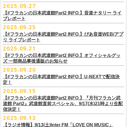
◎ワンマンツアー「フラカンのチョイナチョイナ’25/’26」 ポスター
◎「ゾロ目だョ全員集合!〜フラカン33年、野音99年〜」
2022.9.23 日比
＊＊＊＊＊＊
長州小力
2025.09.27
主催：音楽と人編集部
https://ongakutohito.com/
樋口豊さん59歳の誕生日2日前の開催となる今企画、
会場：新代田LIVE HOUSE FEVER
価格：900円(税込) *送料別
谷野外大音楽堂
まーな
出演は、トークイベントでお馴染みの〈プロ野球大好きミュージシャ
一般チケット発売日：前売 ￥5,500（税込／D代別）※お土産ステッカー
【#フラカンの日本武道館Part2 INFO.】音楽ナタリー ライ
＊サイズ：B2（515mm×728mm）
年末恒例FM802主催のロック大忘年会「FM802 ROCK FESTIVAL RADIO
ン〉たちを中心としたスペシャルバンド（グレートマエカワが参加）、
ブレポート
付き
＊販売期間：2025年10月30日(木)9:00 〜 ※在庫が無くなり次第終了
③12/4(木)配信開始予定
10月25日＠熊本Djangoを皮切りに30箇所31公演を回る全国ワンマンツア
CRAZY 2025」最終日12/29(月)、怒髪天がハウスバンドとなり、一夜限り
2月7日（土）
POLYSICS、そしてフラワーカンパニーズ。
※保護者同伴に限り高校生以下入場可能、当日￥2,
000キャッシュバック
＊2025年11月上旬〜発送予定
2025.09.25
◎ フラワーカンパニーズ「神さまツアー」～年末恒例磔磔2デイズ～ 1
ー「フラカンのチョイナチョイナ’25/’26」の2026年1月〜３月公演分
のスペシャルセッション企画「
FM802＆怒髪天 presents レディクレ歌合
■9月27日(土)公開 音楽ナタリー
◆音楽◆
（当日年齢を証明できるもの（学生証、
保険証等）のご提示が必要）
＊発送方法：宅急便
日目 2023.12.13 京都磔磔
（2/21＠大分公演を除く）
の一般チケットが10月18日(土)より発売スター
【#フラカンの日本武道館Part2 INFO.】ぴあ音楽WEB/アプ
戦」を開催。
＊9/20(土)「フラカンの日本武道館 Part2 〜超・今が旬〜」ライブレポー
矢井田瞳
前売りチケットなど本公演の詳細は、『音楽と人』のWebサイト
チケット発売日：11月15日(土)
リ ライブレポート
◎ フラワーカンパニーズ「神さまツアー」～年末恒例磔磔2デイズ～ 2
ト！
このスペシャルステージに、グレートマエカワがサポートメンバーとし
ト掲載
ホフディランカルテット
（
https://ongakutohito.com/
）にて、10月下旬ごろにお知らせされます。
問い合わせ：LIVE HOUSE FEVER TEL：03-6304-7899
☆ニワトリ堂 ＞
https://flowercompanyzinc.stores.jp/
日目 2023.12.14 京都磔磔
これにて全公演分のチケットが発売となります。
て参加することが決定しました！
2025.09.21
インナージャーニー
http://www.fever-popo.com/
■9月25日(木)公開 ぴあ音楽WEB/アプリ
9/20(土)開催の日本武道館公演を経て、さらに勢いを増してまわるフラカ
｢フラワーカンパニーズ、10年ぶり2度目の日本武道館ワンマンで示した
ポニーテールリボンズ
【#フラカンの日本武道館Part2 INFO.】オフィシャルグッ
どうぞお楽しみに！
＊9/20(土)「フラカンの日本武道館 Part2 〜超・今が旬〜」ライブレポー
■U-NEXT問い合わせ：
https://help.
unext.jp/info-video/detail/
info403b
ンの全国ツアー、
どうぞお楽しみに！
◎「FM802 ROCK FESTIVAL RADIO CRAZY 2025」
転がり続ける“バンドの未来”｣
仮面女子
ズ 一部商品事後通販のお知らせ
＊ファンクラブ優先チケット販売のご案内はファンクラブよりご登録ア
ト掲載
日程：2025年12月29日(月)
https://natalie.mu/music/news/641285
ex.KNU
◎音楽と人＆僕たちプロ野球大好きミュージシャンpresents「神田ナイト
2025.09.20
ドレスにメールでご案内しております
＊大分公演の身、諸事情により10/25(土）からの発売に変更になりました
会場：インテックス大阪
カーニバル」〜樋口豊59th BIRTHDAY LIVE〜
「今のフラカン」の圧倒的な底力 2度目の日本武道館、最高のお祭り騒
【#フラカンの日本武道館Part2 INFO.】U-NEXTで配信決
＊「
FM802＆怒髪天 presents レディクレ歌合戦」
◆お笑いステージ◆
◎「みんなの祭り X’mas SPECIAL」
日時：:2026年1月22日（木）開場/開演: 18:00/19:00（予定）
ぎ【ライブレポート】
定！
◎フラワーカンパニーズ ワンマンツアー「フラカンのチョイナチョイ
[出演]怒髪天 and more!!!!
レイザーラモン
日時：2025年12月23日(火) 開場 17:15 開演 18:00
会場：KANDA SQUARE HALL
https://lp.p.pia.jp/article/news/438272/index.html
2025.09.15
ナ’25/’26」
[Support Member]
ジョイマン
会場：名古屋DIAMOND HALL
出演：樋口豊スペシャルセッション（メンバー：樋口豊、イノウエアツ
2025年
Ba:グレートマエカワ（フラワーカンパニーズ）
【#フラカンの日本武道館Part2 INFO.】『月刊フラカン武
囲碁将棋
出演：
シ、ウエノコウジ、グレートマエカワ、MOBY and more…）
10月25日(土) 熊本Django 16:30/17:00
Key:奥野真哉(ソウル・フラワー・ユニオン)
道館 Part2』武道館直前スペシャル、9/17(水)21時より生配
nobodyKnows＋
フラワーカンパニーズ
10月26日(日) 長崎ホンダ楽器 15:30/16:00
※タイムテーブル、他出演者（ゲストボーカル）など詳細は後日発表と
信決定！
2月8日（日）
中村耕一 (ex. JAYWALK）
POLYSICS
11月3日(月・祝) 渋谷duo MUSIC EXCHANGE 15:15/16:00
なります
2025.09.13
◆音楽◆
OSAKA ROOTS
主催・企画／（株）音楽と人
11月8日(土) 徳島club GRINDHOUSE 16:30/17:00
フラワーカンパニーズ
ET-KING
制作／com agent
【ラジオ情報】9/13(土)Inter FM「LOVE ON MUSIC」
11月9日(日) 米子AZTiC laughs 15:30/16:00