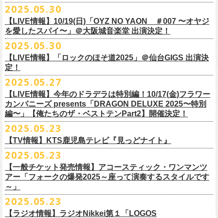
公演を直前に控えた9月3日(水)、
トークイベントを開催！
12月14日(日) 弘前KEEP THE BEAT 15:30/16:00
2025.05.30
7月21日(月祝)21:00より配信されます。
■内容：サイン会＋トークショー
泉 info@shimizuonsen.com
12月21日(日) 京都磔磔 15:30/16:00
8/24(日)F.A.D YOKOHAMAにて開催する「横浜ストーリー 〜武道館前の
【LIVE情報】10/19(日)「OYZ NO YAON ＃007 〜オヤジ
会場は登録有形文化財に指定されている京都・
紫
明
会館
にて、
2024年4月
12月22日(月) 京都磔磔 18:30/19:00
一撃〜」の一般チケットが本日6/29(日)10:00より発売開始！
フラカンの日本武道館公演のチケットは絶賛発売中。
を愛したスパイ〜」＠大阪城音楽堂 出演決定！
<イベント参加方法>
出演：子供バンド、怒髪天、フラワーカンパニーズ
よりスタートし今年2年目に突入した京都・α-
STATIONのフラワーカンパ
2026年
合わせてお見逃しなく！
電子チケットで対象商品をご予約ご購入いただいたお客様は先着にてイ
チケット料金：前売り オールスタンディング ￥6,900-（整理番号付/別途
10年ぶり2回目となる日本武道館公演『フラカンの日本武道館 Part2 〜
2025.05.30
ニーズのレギュラー番組「
CHARMING BONGO」の公開収録を兼ねて行
1月17日(土) 長野CLUB JUNK BOX 16:30/17:00
9/20(土)「フラカンの日本武道館 Part2 〜超・今が旬〜」まで１ヶ月を切
ベントにご参加いただけます。
ドリンク代）
超・今が旬〜』を開催するフラワーカンパニーズが、今年1月より月１配
われます。
【LIVE情報】「ロックのほそ道2025」＠仙台GIGS 出演決
1月18日(日) 千葉LOOK 15:30/16:00
ったタイミングでのワンマンライブ！
＜番組情報＞
※入場は整理番号順でのご入場となります
信のYouTube番組『月刊フラカン武道館 Part2』をスタート、6回目のゲ
定！
1月24日(土) 高知X-pt. 16:30/17:00
武道館とともに、お待ちしております
『月刊フラカン武道館 Part2』
※規定枚数に達し次第受付は終了させていただきますので予めご了承く
ストとして、TOSHI-LOW（BRAHMAN）の出演が決定！
◎『フラカンのチャーミングなトークライヴ in 京都 – public recording
2025.05.27
1月25日(日) 広島SECOND CRUTCH 15:30/16:00
■vol.7
ださい。
7/20(日)大阪公演追加チケット▼先着受付[e+]
on a radio program「CHARMING BONGO」-』
1月27日(火) 四日市CLUB CHAOS 18:30/19:00
◎「横浜ストーリー 〜武道館前の一撃〜」
ゲスト：Novel Core
【LIVE情報】今年のドラデラは特別編！10/17(金)フラワー
※ご購入されたご本人様のみご参加可能になります。分配や譲渡はでき
販売期間：7/1(⽕) 19:00 〜 7/19(⼟) 23:59
番組スタート直前スペシャルのvol.0としてスキマスイッチ、第１回目の
日時：2025年9月3日(水) OPEN 18:30 / START 19:00
1月31日(土) 札幌近松 16:30/17:00
日時：8月24日(日)Open 15:30 / Start 16:00
カンパニーズ presents「DRAGON DELUXE 2025〜特別
7月21日(月祝)21:00〜配信
ませんので、予めご了承ください。
https://eplus.jp/kodomoband/
ゲストとしてTHE COLLECTORSの加藤ひさし(vo)と古市コータロー(g)、
会場：京都・
紫
明
会館
2月4日(水) 下北沢シェルター 18:30/19:00
会場：神奈川・F.A.D YOKOHAMA
編〜」【俺たちのザ・ベストテンPart2】開催決定！
本番URL：
https://www.youtube.com/
watch?v=I8Zw-h9Anxg
フラワーカンパニーズが、
結成以来発表してきた楽曲を6人のreviewerた
※未就学児のお子様のご同伴をご希望の場合は、1名のみ同伴可能です。
第２回目にHump Back、第３回目はスターダスト☆レビューの根本要、
出演：フラワーカンパニーズ
2月14日(土) 大阪バナナホール 16:30/17:00
チケット料金：前売 ¥5,200(税込/整理番号付/ドリンク代別途要)
2025.05.23
ちによるレ
ビューとともに紹介する企画「フラカンの音楽目録」がスタ
ただし、座席のご用意はできませんので、同伴される方のお膝の上にお
第４回目は南海キャンディーズの山里亮太、そして第５回目は大槻ケン
入場料：1500円(税込/整理番号付自由席/
ドリンク代別途要)
2月15日(日) 岡山ペパーランド 15:30/16:00
前売￥5,200（税込、ドリンク代別、オールスタンディング）
ート！
座りいただきます。予めご了承ください。
ヂを招きお届けしてきた今番組（全回アーカイブ配信中）、第６回目と
【TV情報】KTS鹿児島テレビ『見っどナイト』
チケット発売日：6月29日(日)17:00〜
2月21日(土) 別府Copper Raven 16:30/17:00
※高校生以下は当日￥2,000キャッシュバック （当日年齢を証明できるも
＊アーカイブ配信中！
自他共に認めるライブマスターとして一年中ライブで全国を回りな
が
お席が必要な場合は、イベント参加券が必要です。
なる今回のゲストは、BRAHMANのボーカル・TOSHI-LOWを招聘。
プレイガイド：Live Pocket
https://t.livepocket.jp/e/flowercompanyz
2025.05.23
2月22日(日) 福岡CB 15:30/16:00
の(学生証、保険証など)のご提示が必要となります）
■vol.0 番組スタート直前スペシャル
■5月24日(土)25:15〜 25:45 KTS鹿児島テレビ『見っどナイト』
ら、コンスタントに楽曲を製作、新作を発表し、
今年1月には20枚目とな
▼詳細は下記ローソンチケットサイトをご確認ください。
9/20(土)開催「フラカンの日本武道館Part2 〜超・今が旬〜」グッズにつ
2月24日(火) 豊橋Club KNOT 18:30/19:00
一般発売日:6月29日(日)
【一般チケット発売情報】アコースティック・ワンマンツ
ゲスト：スキマスイッチ
https://www.kts-tv.co.jp/program/midnight/
るオリジナルアルバム『正しい哺乳類』
をリリース、これまで発表して
きまして、今回9/20までにお届け予定で、通販での事前販売受付（7月中
フラカン2度目の武道館開催を反対だと言い放つTOSHI-LOW、フラカン
アー「フォークの爆発2025～座って演奏するスタイルです
2月28日(土) 新潟GOLDEN PIGGS BLACK 16:30/17:00
プレイガイド：
フラワーカンパニーズがこれまでに発表した配信限定楽曲、数々のアー
https://www.youtube.com/watch?
v=BR4CmNuGCLg&t=28s
＊3/15(土)正しい哺乳類ツアー2025」＠鹿児島 SR HALL公演の模様が２
きた曲は300曲以上になります。
【特典会内容】
旬頃〜開始予定）を準備しております。
メンバーは番組終了までにTOSHI-LOWを納得させられるか?!
～」
3月1日(日) 金沢AZ 15:30/16:00
チケットぴあ
ティストトリビュート盤に参加した楽曲、シングル・カップリングに収
週にわたってオンエア！
その代表として 2004 年に誕⽣した「深夜⾼速」は、本当にたくさんの⽅
■トーク＆サイン参加券（1冊券）：トークショー＋サイン会
6月18日(水)21:00よりプレミア公開される。
3月7日(土) HEAVEN’S ROCKさいたま新都心 16:30/17:00
イープラス
録された楽曲など、現在入手困難となっているオリジナルアルバム未収
2025.05.23
■vol.1
にカバーしていただき、近年では CM にも起⽤されるなど、頼もしいフ
それに先がけた超先行販売として、フラカンのオリジナル・オーバーオ
3月14日(土) 仙台darwin 16:30/17:00
ローチケ
録楽曲をコンパイルした企画アルバム『HESOKURI ～オリジナルアルバ
ゲスト：加藤ひさし、古市コータロー(THE COLLECTORS)
ラカンの顔になってくれていますが、その他にも聴く⼈それぞれにとっ
※出演者との握手や接触はNGとさせて頂きます。
【ラジオ情報】ラジオNikkei第１「LOGOS
ールの販売が決定！
フラカンの日本武道館公演のチケットは絶賛発売中。