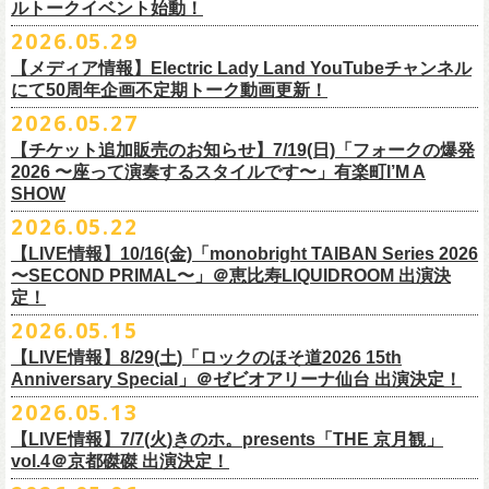
ルトークイベント始動！
素材 ： 綿100％
ローソン、
ミニストップ店舗にて直接払い戻しをさせていただきます。
＜オフィシャル抽選先行＞ 7/13(月)12:00～7/20(月・祝)23:59まで
発売日：7月4日(土)10:00〜
・富山県民小劇場ORBIS
◎「フォークの爆発2026 〜座って演奏するスタイルです〜」
サイズ：S / M / L / XL
ローソンで発券された⽅はローソンへ、
2026.05.29
ミニストップで発券された⽅は
https://
l-tike.com/st1/okuno1202-
1/
プレイガイド：イープラス
https://eplus.jp/sf/detail/
0039320001-
・バール・デ・美富味
7/5(日)兵庫・神戸クラブ月世界 開場15:30/開演16:00
＜製品サイズ＞
ミニストップへお⼿持ちの未使⽤
チケットをお持ちの上、ご来店くださ
他詳細はイベント公式サイトへ →
https://
breast.co.jp/okuno60th/
P0030682P021001?P1=
1221
【メディア情報】Electric Lady Land YouTubeチャンネル
・マリエ6F芝生広場
追加チケット＞2F立ち見席 ￥5,500（税込/ドリンク代別）
S ： 身丈66cm / 身幅55cm / 肩幅52cm / 袖丈21cm
い。実際の払戻⼿
順につきましては、下記URLをご確認ください。
ネクストロード 03-5114-7444（平日14～18時）
https://nextroad-
にて50周年企画不定期トーク動画更新！
・富山駅構内自由通路
＊ステージ上からの眺めになります
M ： 身丈70cm / 身幅58cm / 肩幅55cm / 袖丈23cm
https://l-tike.com/oc/lt/
haraimodoshi/
p.com/
contact/
チケット発売：7月6日 12時～
2026.05.27
＊自由席の方ご入場後、開演10分前のご案内を予定しています
L ： 身丈74cm / 身幅61cm / 肩幅58cm / 袖丈25cm
(注1)チケットの半券がもぎられているものについては、ご返⾦
対応を致
2027年にオープン50周年を迎える名古屋のライブハウスElectric Lady
プレイガイド：e-plus(イープラス)
発売日：7月2日(木)17:00〜
【チケット追加販売のお知らせ】7/19(日)「フォークの爆発
XL ： 身丈78cm / 身幅64cm / 肩幅61cm / 袖丈27cm
しかねます。
Land（通称E.L.L）でぴあ中部×フラワーカンパニーズの合同企画のトー
https://eplus.jp/sf/detail/
4562600001-P0030001
プレイガイド：イープラス
https://eplus.jp/sf/detail/0039320001-
2026 〜座って演奏するスタイルです〜」有楽町I’M A
※上記サイズはあくまでも目安の寸法です
(注2)チケット代以外の外⼿数料(配送⼿数料は除く)の返⾦
については、
クイベントシリーズ、vol.1の開催が8月31日(月)に決定！
フェスHP:
backonlivefes.com
SHOW
P0030685P021001?P1=1221
「フォークの爆発2026 ミニマル巡業 〜うたとギターとコーラスと〜」
「各種⼿数料券」が必要となります。
払い戻しの際に忘れずお持ちくだ
問：清水音泉 06-6357-3666（平日 15:00~18:00）
福島にて開催決定！
2026.05.22
さい。もし各種⼿
数料券を紛失された場合、外⼿数料のご返⾦
は致しか
日本のロック史を彩るさまざまバンドが出演し、ライブハウスシーン黎
info@shimizuonsen.com
ねますので何卒ご了承下さい。
【LIVE情報】10/16(金)「monobright TAIBAN Series 2026
明期ならではの驚きのエピソードから、まるで都市伝説のようなとんで
◎「フォークの爆発
2026
ミニマル巡業 〜うたとギターとコーラスと〜」
〜SECOND PRIMAL〜」＠恵⽐寿LIQUIDROOM 出演決
(注3) 払い戻しには「チケット」が必要です。払い戻し手続きより先に、
も逸話まで、これまでもさまざまな伝説が語られてきたてE.L.L。
※ミニマル巡業とは『
新たな試みとして歌とアコースティックギター一
定！
チケットの発券手続きの上、
再度Loppiにて払戻しお手続きください。
来年2027年にオープン50周年を控えたE.L.Lについて、フラカン鈴木圭介
本とコーラスと小
物の楽器などで構成するライヴ』です
(注4)夜間・早朝(21時～6時頃)は防犯対策として、
レジ内の現⾦が制限さ
2026.05.15
とグレートマエカワがホスト役となり、さまざまなバンドマン、シンガ
日時：
9/21(
月祝
)
開場
15:30/
開演
16:00
れております。その為、夜間・
早朝とその直前・直後の時間帯はつり銭
ー、関係者をゲストに迎えて語り明かすトークセッションを企画。
【LIVE情報】8/29(土)「ロックのほそ道2026 15th
会場：福島
Player
’
s Cafe
2027年にオープン50周年を迎える名古屋のライブハウスElectric Lady
◎
「SMILEY’S CONNECTION スマイリー原島 BIRTHDAY FESTIVAL
が 不⾜する場合がございますので、払い戻しは夜間・
早朝を避けてお⼿
このトークシリーズでは、E.L.L.にこれまで関わってきたミュージシャ
Anniversary Special」＠ゼビオアリーナ仙台 出演決定！
チケット料金：
4,800
円（税込
/
整理番号付
/
ドリンク代別） ※高校生以下
Land（通称E.L.L）でぴあ中部×フラワーカンパニーズの合同企画のトー
6days ～ ハメチ a-GOGO CARNIVAL!!～」
続きいただきますようお願い申し上げます。
ン、関係者、そして当時はファンだった人々とともに、まもなく50年を
2026.05.13
は当日
¥2,000
キャッシュバック（
当日年齢を証明できるもの（学生証、
クイベントシリーズを開始することが決定！
＜
day
２下北沢
CLUB Que
編＞
迎えるライブハウスの、ツワモノたちの記憶を語っていきます。配信や
10月、11月と自身初となるクラブクアトロ・
ワンマンツアーも決まって
保険証など）
のご提示が必要となります）
【LIVE情報】7/7(火)きのホ。presents「THE 京月観」
9
月
3
日
(
木
)
下北沢
CLUB Que
【ローソンチケットでご購入で、電子チケットをご選択の
インタビューでは語れない、ここだけの話もたくさん披露予定。
いるフラワーカンパニーズ、
2026年を右肩上がりに盛り上げる8箇所9公
一般チケット発売日：
7
月
18
日
(
土
)
vol.4＠京都磔磔 出演決定！
日本のロック史を彩るさまざまバンドが出演し、ライブハウスシーン黎
出演：
POLYSICS
／フラワーカンパニーズ／
SCOOBIE DO
お客様】
演のツアー開催決
定！
問い合わせ：ノースロードミュージック
明期ならではの驚きのエピソードから、まるで都市伝説のようなとんで