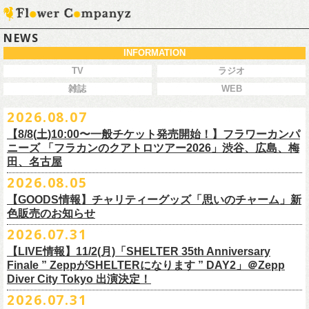
NEWS
INFORMATION
TV
ラジオ
雑誌
WEB
2026.08.07
【8/8(土)10:00〜一般チケット発売開始！】フラワーカンパ
ニーズ 「フラカンのクアトロツアー2026」渋谷、広島、梅
田、名古屋
2026.08.05
今秋開催！自身初となるクラブクアトロ・ワンマンツアー、8/8(土)一般
【GOODS情報】チャリティーグッズ「思いのチャーム」新
チケット発売がスタート！
色販売のお知らせ
どうぞお早めに〜
2026.07.31
【LIVE情報】11/2(月)「SHELTER 35th Anniversary
チャリティーグッズ「思いのチャーム」（リフレクターチャーム）の再
Finale ” ZeppがSHELTERになります ” DAY2」＠Zepp
販が決定致しました。
Diver City Tokyo 出演決定！
白、緑、赤オレンジの３つの新色展開で、
2026.07.31
8/23(日)フラワーカンパニーズ ワンマンライブ「横浜ストーリー2026」