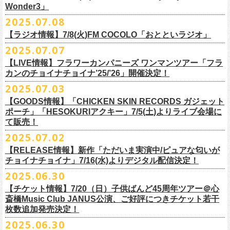
一般チケット発売日：
Wonder3」
③この
#フラカン
キャンペーンポストをリポストしてください
ゲスト：スキマスイッチ
◎7/16(水)デジタルリリース
10/25〜12/22公演＞8月30日(土)
◎「FUNKIST & RED JETS & MAIRO 25th Anniversary LIVE」
encore
2025.07.08
https://www.youtube.com/watch?
＊「ただいま実演中 / ピュアな匂いがチョイナチョイナ」
v=BR4CmNuGCLg&t=28
■7月11日(金) 14:00〜18:45 エフエム長崎「Fly-Day Wonder3」
1/17〜3/14公演＞10月18日(土)
日程：2025年10月5日(日) OPEN 16:00 START 16:25
EN1 涙よりはやく走れ
上記①②③を行って、キャンペーンへの応募が完了。
https://SPACESHOWERFUGA.lnk.
to/tadaima_pure
【ラジオ情報】7/8(火)FM COCOLO「おとといラジオ」
＊鈴木圭介、グレートマエカワ コメントOA！
会場：富山MAIRO
EN2 はぐれ者讃歌
抽選で、合計6名様にスペシャルグッズを
プレゼントいたします！
■vol.1
https://www.fmnagasaki.co.jp/program/wonder3/
2025.07.07
出演：フラワーカンパニーズ、FUNKIST、RED JETS、THE
EN3 真冬の盆踊り
■7月8日(火)18:00〜19:00 FM COCOLO「おとといラジオ」
ゲスト：加藤ひさし、古市コータロー(THE COLLECTORS)
＊「ザッツオーライ」
SANDMA（O.A）
【LIVE情報】フラワーカンパニーズ ワンマンツアー「フラ
＊鈴木圭介、グレートマエカワ コメントOA！
9/20(土)「フラカンの日本武道館 Part2 〜超・今が旬〜」開催に向け、た
https://www.youtube.com/watch?
https://SPACESHOWERFUGA.lnk.
v=kTtAgK2Iq4A&t=2345s
to/thatsallright
カンのチョイナチョイナ’25/’26」開催決定！
チケット料金：前売:¥5000 ※入場時別途ドリンク代¥600要
encore2
https://x.com/ototoi_radio
くさんの人にフラカンの魅力を届けてくださいね！
2025年9月20日(土)開催、フラワーカンパニーズ日本武道館ワンマンライ
プレイガイド：
https://eplus.jp/sf/detail/4369140001
EN4 NUDE CORE ROCK’N’ROLL
2025.07.03
ブ「フラカンの日本武道館 Part2 〜超・今が旬〜」オフィシャルグッズ
■vol.2
＊「すべての若さなき野郎ども」
スペシャルグッズ内容；
を一挙公開！
ゲスト：Hump Back
https://SPACESHOWERFUGA.lnk.
to/subetenowkasanakiyaroudomo
【GOODS情報】「CHICKEN SKIN RECORDS ガジェット
◎世界でひとつだけのフラカンオリジナルTシャツ（「フラカンの日本武
そして、本日より、事前通販受付をスタートいたします。
https://www.youtube.com/watch?
v=6XTayyWwFP0&t=6s
ポーチ」「HESOKURIアクキー」7/5(土)よりライブ会場に
道館 Part2」ライブ写真をプリント・デザインしたTシャツ）：1名様
て販売！
＊「友達100万人」
◎「フラカンの日本武道館 Part2」グッズ サイン入り（何が届くかはお
一部商品は製造に時間を要するため、7/22(火)より生産開始となります。
■vol.3
https://SPACESHOWERFUGA.lnk.
to/tomodachihyakumannin
2025.07.02
フラワーカンパニーズ 新作グッズが登場！
楽しみ）：5名様
それを踏まえ、【7/21(月祝)23:59まで】にご注文いただいた超早期ご購
ゲスト：根本要（スターダスト☆レビュー）
◎うつみようこ＆YOKOLOCO BAND
【RELEASE情報】新作「ただいま実演中/ピュアな匂いが
入対象の方には、確実にお届け＆超早期ご注文特典ステッカー（裏面に
https://www.youtube.com/watch?
v=OMoBtAjSn-w
日時：12/23(火)Open 18:00 / Start 19:00
チョイナチョイナ」7/16(水)よりデジタル配信決定！
充電器やケーブル、モバイルバッテリーなどまとめて持ち運びできる
※キャンペーン参加にはXアカウントが必要となります。
メンバーからのお礼メッセージ入り）をお付けいたします！
会場：京都磔磔
2025.06.30
「CHICKEN SKIN RECORDS ガジェットポーチ」、
※賞品の選択は出来ません。予めご了承ください。
■vol.4：山里亮太（南海キャンディーズ）
フラワーカンパニーズが20枚目のアルバム『正しい哺乳類』
を今年1月に
チケット料金：前売¥5000 / 当日¥5500
7/9(水)に発売する企画アルバム『HESOKURI ～オリジナルアルバム未収
【チケット情報】7/20（日）子供ばんど45周年ツアー＠⼼
7/22(火)以降のご注文＆公演当日ご購入の方にもなるべくお届けできるよ
https://youtube.com/live/_ipE-
Na37yY
リリースしたばかりの中、早くも新曲2曲を制作！
チケット取り扱い：
録集～』発売を記念した「HESOKURIアクキー」、
斎橋Music Club JANUS公演、ご好評につきチケット若干
★応募方法
う製作したいと思いますが、商品によって、場合によっては完売となる
そのタイトルは「ただいま実演中」と「
ピュアな匂いがチョイナチョイ
・磔磔店頭（販売中）
こちらの2種を
7/5(土)フラワーカンパニーズ アコースティック・ワンマ
枚数追加発売決定！
1.キャンペーン公式ページ
https://flowercompanyz.mixlist.app/
にアクセ
可能性がございます。ご希望の方はどうぞお早めにご注文ください！
■vol.5
ナ」。
・7/12(土)10:00〜7/24(木)23:59 イープラスプレオーダー
ンツアー 「フォークの爆発2025～座って演奏するスタイルです～」＠
喜
2025.06.30
スします。
ゲスト：大槻ケンヂ（筋肉少女帯/特撮/オケミス）
出来立てほやほやの今2曲をダブルAサイドシングルとして7/
16(水)にデジ
・8/9〜 一般発売（イープラス）