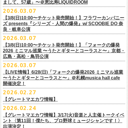
フラワーカンパニーズ presents「DRAGON DELUXE 2026」開催決定！
まして、57歳」〜＠恵比寿LIQUIDROOM
＊ライブハウス会場限定店頭先行：4/4(土) 12:00〜19:00
のみ
チケット料金：前売 ¥4,500(税込/ドリンク代別）
7月8月に開催するフラワーカンパニーズのアコースティック企画「フォ
・石巻 BLUE RESISTANCE店頭
2026.03.07
会場：国営みちのく杜の湖畔公園 北地区 エコキャンプみちのく
一般チケット発売日：4/25(土) 10:00
「DRAGON DELUXE」は、“名古屋のロックシーン活性化”、“
デビューか
ークの爆発2026 〜座って演奏するスタイルです〜」の一般チケット発売
〒986-0824 宮城県石巻市立町１丁目１－２－１
７
HP：
https://arabaki.com/
▼OFFICIAL HP先行
【3/8(日)10:00〜チケット発売開始！】フラワーカンパニー
5月23日(土)、24日(日)＠東京・錦糸公園で行われる「ニクオン2026」に
ら応援してくれている名古屋の皆さんへの恩返し”、“
名古屋への郷土愛”の
が3/28(土)10:00よりスタート！
*注意事項
【受付期間】4/4(土) 10:00 ～ 4/12(日) 23:59
ズ presents『シリーズ・人間の爆発』w/ SCOOBIE DO 奈
フラワーカンパニーズの出演が決定！
3つをテーマに掲げ、2012年より地元・
名古屋で開催しているフラワーカ
また、先日追加発表いたしました「フォークの爆発2026 ミニマル巡業 〜
東北地方在住者のみの先着販売となります
[GTR祭’26 SPECIAL BAND]
【当落・入金期間】4/15(水) 13:00 ～ 4/19(日) 21:00
良・岐阜公演
フラカンの出演はいずれか1日となります。
ンパニーズの主催イベント。
うたとギターとコーラスと〜」6/28(日)＠札幌musica hall cafeのチケット
１人１枚のみ購入可能
＊The Birthday (クハラカズユキ, ヒライハルキ, フジイケンジ)
【受付URL】
https://eplus.jp/g-freakfactory/
2026.03.07
THE BOYS&GIRLS 15th ANNIVERSARY TOUR《GO AHEAD 2026》に
も同じく3/28(土)10:00よりスタート！
住所記載の身分証確認持参の上、
それぞれのライブハウス店頭にて販売
＊ Paledusk
————————————————
フラワーカンパニーズの出演が決定！
◎「ニクオン2026」
【3/8(日)10:00〜チケット発売開始！】「フォークの爆発
15回目となる今年は初のアコースティックセットスタイル”
フォークの爆
します
・Kyeboad：高野勲
○枚数制限：お一人様2枚まで
7月23日(木)＠八王子RIPS にて、15周年お祝いさせていただきます！
日時：2026年5月23日(土)、24日(日) 11:00〜19:00 ※フラワーカンパ
2026 ミニマル巡業 〜うたとギターとコーラスと〜」京都・
発編”で開催！
購入は現金のみとなります
[GUEST GUITAR ＆ VOCALS]
○3歳以上のお客様はチケットが必要。「3歳未満のお子様」は保護者と一
ニーズの出演はいずれか1日
広島・高松・鳥羽公演
ゲストにお招きするのは、YO-KING、そしてヒグチアイ！
◎「フォークの爆発2026 〜座って演奏するスタイルです〜」
転売は固く禁止とさせていただきます
・うつみようこ
緒の場合は保護者1名につき1名まで入場無料。（保護者1名、「3歳未満
◎THE BOYS&GIRLS 15th ANNIVERSARY TOUR《GO AHEAD 2026》
会場：錦糸公園（東京都墨田区錦糸4-15-1）
2026.03.07
素敵な弾き語りをしてくださるお二人と共に、
贅沢な1日をお届けしま
7/4(土)岡山・倉敷新渓園敬倹堂 16:30/17:00 問：キャンディープロモ
公演当日も身分証を確認させて頂きます（U-22割も同様）
・菅原卓郎(9mm Parabellum Bullet)
のお子様」2名の場合は入場不可。）
日時：2026年7月23日(木) OPEN 18:30 / START 19:00
出演：フラワーカンパニーズ、勝手にしやがれ、馬場俊英、
松室政哉、
す。
ーション岡山
当日11:30〜整列開始いたします
【LIVE情報】6/28(日)「フォークの爆発2026 ミニマル巡業
・曽我部恵一
○今回のイベントに関しては、電子チケットまたは紙チケットとさせて頂
会場：八王子RIPS
ジャンクフジヤマ、THESE THREE WORDS、Ally CARAVAN、the
7/5(日)兵庫・神戸クラブ月世界 15:30/16:00 問：清水音泉
〜うたとギターとコーラスと〜」＠札幌musica hall cafe
近隣のご迷惑になるためそれ以前のお並びは禁止とさせていただき
ます
・竹安堅一(フラワーカンパニーズ)
きます。
出演：THE BOYS&GIRLS、フラワーカンパニーズ
Tiger、island etc.、BOΦGY 他
◎フラワーカンパニーズ presents 「DRAGON DELUXE 2026 〜フォーク
開催決定！
7/11(土)岐阜・郡上八幡Club Layla 16:30/17:00 問：クラブレイラ
その他詳細：
https://www.gip-web.co.jp/schedule/detail/8491#13568
・TAKUMA(10-FEET)
————————————————
チケット料金：5,000円/10代割：¥4,000 （税込/ドリンク代別)
入場/観覧：無料/オールスタンディング
の爆発編〜」
7/19(日)東京・有楽町I’M A SHOW 15:15/16:00 問：ネクストロード
問い合わせ：
2026.02.27
G.I.P.
https://www.gip-web.co.jp/t/info
・Duran
問い合わせ：
https://info.diskgarage.com/
その他詳細：
https://www.theboysandgirls.net/goahead26
アクセス：JR総武線「錦糸町駅」北口より徒歩3分、
東京メトロ半蔵門線
日時：2026年8月30日(日) 開場16:30 開演17:00
4/30(木)鈴木圭介57歳の誕生日に恵比寿
LIQUIDROOMNにてワンマンライ
8/1(土)福岡・門司BRICK HALL 16:30/17:00 問：ブリックホール
・TOSHI-LOW (OAU/BRAHMAN/the LOW-ATUS)
【グレートマエカワ情報】
「錦糸町駅」4番出口すぐ
会場：愛知＠名古屋 DIAMOND HALL
ブ、本日より一般チケットの発売がスタート！
8/2(日)福岡・門司BRICK HALL 15:30/16:00 問：ブリックホール
＊宮古公演
&KOHKI(OAU/BRAHMAN)
肉ハジケテ、音シタタル。 フードフェスと音楽フェスのコラボイベント
2026.02.24
出演：フラワーカンパニーズ（*アコースティックSET）、
YO-KING、ヒ
チケット料金：5,500円（税込/整理番号付/ドリンク代別）
日時：2026年7月26日(日) 開場 17:30 / 開演 18:00
・布袋寅泰
「ニクオン2026」
今年も開催！
5/4(月祝)5/5(火祝)＠大阪・泉大津フェニックスで開催される
グチアイ
【グレートマエカワ情報】3/17(火)音楽と人主催トークイベ
※7/4＠倉敷はドリンク代なし、7/19＠東京は全席指定
会場：岩手・カウンターアクション宮古
・ホリエアツシ(ストレイテナー)
墨田区を中心とした人気飲食店約20店舗が自慢の肉料理を披露。
ステー
「OTODAMA’26」にフラワーカンパニーズの出演が決定！
6月20日(土)、21日(日)に渋谷のライブハウスで開催される『YATSUI
チケット料金：前売 ¥5,500（税込/椅子席/整理番号付/ドリンク代別途
ント〈第11回！僕たち、プロ野球ミュージシャンです！〉
◎フラワーカンパニーズ・ワンマンライヴ
※高校生以下は当日¥2,000キャッシュバック（
当日年齢を証明できるも
出演：サンボマスター、フラワーカンパニーズ
・松尾レミ(GLIM SPANKY)
ジでは今年も極上のライブをお届け。
フラワーカンパニーズは5月5日(火祝)、10:00開場後の朝イチ！源泉テン
FESTIVAL! 2025』にフラワーカンパニーズの出演が決定！
出演決定！
要）
〜鈴木圭介誕生日「初めまして、57歳」〜
の（学生証、保険証など）
のご提示が必要となります）