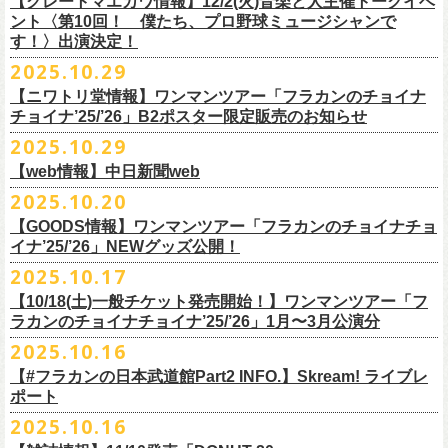
【グレートマエカワ情報】12/2(火)音楽と人主催トークイベ
翌週以降も過去のライブ映像を順次配信予定です。
ライブ、『フラワーカンパニーズ「ゾロ目だョ全員集合!〜フラカン33
GORA BREWERY
U-NEXT月額会員の方は、追加料金なくお楽しみいただけます。
1days視聴券 2,800円(税込)
出演：JUN SKY WALKER(S) 、フラワーカンパニーズ
ント〈第10回！ 僕たち、プロ野球ミュージシャンで
様々な会場でのフラカンのライブをぜひお楽しみください！
年、野音99年〜」2022.9.23 日比谷野外大音楽堂』に続く第3弾、第4弾と
Godspeed Brewery（The Slop Shop）
2days視聴券 5,000円(税込)
チケット料金：6,600円（税込）＋ドリンクオーダー ※未就学児入場不可
す！〉出演決定！
して、
しまなみブルワリー
翌週以降も過去のライブ映像を順次配信予定です。
視聴チケット販売期間：12/08（月）21:00〜12/30(火) 19:00
一般チケット発売日：2026年1月24日(土)
2025.10.29
＊11/27(木)正午配信開始
年末恒例となった京都磔磔での2デイズライブ、2023年に開催されたフラ
Shimoda Brewing Company
様々な会場でのフラカンのライブをぜひお楽しみください！
【公演詳細】
視聴チケット販売URL：
https://eplus.jp/fc-st/
問い合わせ：E.L.L. 052-201-5004
◎『フラワーカンパニーズ「ゾロ目だョ全員集合!〜フラカン33年、野音
ワーカンパニーズ「神さまツアー」～年末恒例磔磔2デイズ～の1日目、2
【ニワトリ堂情報】ワンマンツアー「フラカンのチョイナ
Streetlight Brewing
公演タイトル：第10回！ 僕たち、プロ野球大好きミュージシャンです！
JUN SKY WALKER(S) オフィシャルサイト
http://junskywalkers.jp/
99年〜」2022.9.23 日比谷野外大音楽堂』
日目それぞれの映像を同時配信がスタート！
チョイナ’25/’26」B2ポスター限定販売のお知らせ
SEOUL BREWERY（エムエスエンタープライズ）
＊11/20(木)正午配信開始
日時・会場：12月2日（火）LOFT9 Shibuya
▼視聴はこちら
U-NEXT月額会員の方は、追加料金なくお楽しみいただけます。
立飛麦酒醸造所
◎「フラカンの横浜アリーナ -リモートライヴ編- 〜生き続けてる事は最
2025.10.29
（
https://www.loft-prj.co.jp/schedule/loft9/access
）
2026年1月12日(月祝)＠仙台darwinで開催される四星球企画「毛が生えた
https://video.unext.jp/browse/feature/FET0012549
CHORYO
Craft
Beer
大のメッセージ！〜」 2020.8.27 横浜アリーナ *無観客配信ライブ
開場／開演： 17:45／18:30
日」にフラワーカンパニーズの出演が決定！
【web情報】中日新聞web
様々な会場でのフラカンのライブをぜひお楽しみくださいね。
DevilCraft Brewing
▼視聴はこちら
（終演予定：21:15）
2025.10.20
9月20日(土)
に開催した日本武道館公演『フラカンの日本武道館 Part2 〜
Totopia Brewery
https://video.unext.jp/browse/feature/FET0012549
■10月28日(火)公開 中日新聞web
出演ミュージシャン： ※五十音順
◎四星球企画「毛が生えた日」
超・今が旬〜』、このライブの模様がU-NEXTにて12/
5(金)19:00〜独占ラ
＊U-NEXT独占ライブ配信詳細
そして、いよいよ12/5(金)19:00〜「フラカンの横浜アリーナ -リモートラ
【GOODS情報】ワンマンツアー「フラカンのチョイナチョ
Trap Door Brewing他（AQベボリューション）
【動画】名曲「深夜高速」やディープな名古屋の魅力を語る フラワー
イノウエアツシ（ニューロティカ／横浜DeNAベイスターズ）、ウエノコ
日時：2026年1月12日(月祝) OPEN 15:30 / START 16:00
イブ配信されることが決定！
イナ’25/’26」NEWグッズ公開！
◎フラワーカンパニーズ「フラカンの日本武道館 Part2 〜超・今が
イヴ編- 〜生き続けてる事は最大のメッセージ！〜」U-NEXT独占配信
奈良醸造
カンパニーズ・鈴木圭介さん、イラストレーター・丹下京子さん対談
ウジ（the
会場：仙台darwin
全国のライブハウスを主戦場とし”メンバーチェンジなし、
活動休止な
旬〜」
がスタート！
2025.10.17
NOVORU
＊U-NEXT独占ライブ配信詳細
https://www.chunichi.co.jp/article/1151332
HIATUS、Radio Caroline／広島東洋カープ）、オカモト”MOBY”タクヤ
出演：四星球、フラワーカンパニーズ、SCOOBIE DO
10/25(土)＠熊本Djangoよりスタートするフラワーカンパニーズ ワンマン
し”で全国各地でライブ・
ツアーを続けているフラカンが、結成36年
配信日：2025年12月5日(金)19:00〜 ※見逃し配信あり
合わせてどうぞお楽しみに！
NOMCRAFT BREWING
◎フラワーカンパニーズ「フラカンの日本武道館 Part2 〜超・今が
(SCOOBIE DO ／MLB
チケット料金：¥4,200(税込/ドリンク代別)
四星球・北島康雄くんのトークライブに鈴木圭介の出演が決定！
【10/18(土)一般チケット発売開始！】ワンマンツアー「フ
ツアー「フラカンのチョイナチョイナ’25/’26」ら販売するNEWグッズを
で”超・今が旬”
と自負し10年振りに挑んだ2度目の日本武道館ライブ。
視聴料：U-NEXT月額会員視聴無料
Nomodachi Brewing
旬〜」
解説者)、グレートマエカワ（フラワーカンパニーズ／中日ドラゴン
一般チケット発売日：11月29日(土)
ラカンのチョイナチョイナ’25/’26」1月〜3月公演分
公開！
その模様を10年前の武道館ライブ映像をはじめフラカンのMVも
数多く手
配信URL：
https:
//t.unext.jp/r/flowercompanyz
＊12/4(木)正午配信開始
箱根ビール醸造所
配信日：2025年12月5日(金)19:00〜 ※見逃し配信あり
ズ）、樋口豊
問い合わせ：ジー・アイ・ピー tel022-222-9999
◎『僕？僕は君だよ 76日前の』
2025.10.16
掛けている映像監督・番場秀一氏がリアルに映し出します。
◎ フラワーカンパニーズ「神さまツアー」～年末恒例磔磔2デイズ～ 1
HAMAMATSU BEER
視聴料：U-NEXT月額会員視聴無料
（BUCK∞TICK／阪神タイガース）
日時：2025年12月5日(金)開場18:45 / 開演19:30
【#フラカンの日本武道館Part2 INFO.】Skream! ライブレ
日目 2023.12.13 京都磔磔
B.M.B BREWERY
配信URL：
https:
//t.unext.jp/r/flowercompanyz
司会：金光裕史（音楽と人編集部／阪神タイガース）
＊一般発売に先がけ、HP先行あり！
会場：東京・西早稲田BLAH BLAH BLAH
ポート
さらにこの配信を記念し、同じくU-NEXTにて、
2020年開催の横浜アリー
ーー過去ライブ映像配信スケジュールーー
◎ フラワーカンパニーズ「神さまツアー」～年末恒例磔磔2デイズ～ 2
Far Yeast Brewing
料金：前売￥4,000 ※税込／要1オーダー（500円以上）
＜
HP
先行＞
出演：北島康雄(四星球) ゲスト：鈴木圭介(フラワーカンパニーズ)
ナでの無観客配信ライブ、
2022年開催の日比谷野音ライブ、
そして年末
2025.10.16
日目 2023.12.14 京都磔磔
FARMENTRY
チケット一般発売日：11月8日（土）10時〜
受付期間：
11
月
13
日
(
木
)10:00
～
11
月
20
日
(
木
)
23:59
チャージ：前売¥3000/当日¥3500(+1drink ¥600)
■10月16日(木)公開 Skream!
恒例となっている京都のライブハウス磔磔でのセットリ
ストほぼ被りな
＊11/20(木)より配信中