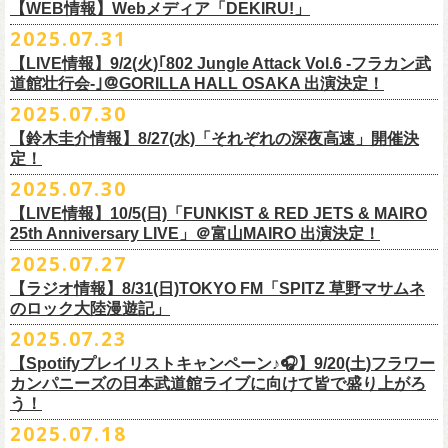
https://cocolo.jp/site/blog/1150
ンの全国ツアー、
どうぞお楽しみに！
また武道館でフラカンのライブが観たい。そう心から思う。武道館はほ
【WEB情報】Webメディア「DEKIRU!」
https://chupea.fm/
■vol.1
いほいできる会場ではなくても、こんなフラカンのライブをこれからい
＊グレートマエカワ 生出演(15:00〜出演予定）
2025.07.31
■8月6日(水)14:00〜17:51 FM802「THE NAKAJIMA HIROTO SHOW 802
7/31(木)Webメディア「DEKIRU!」
◎フラワーカンパニーズ ワンマンツアー「フラカンのチョイナチョイ
ゲスト：加藤ひさし、古市コータロー(THE COLLECTORS)
っぱい観たい。思えば初めてロックを聴いた頃からずっと、その衝撃や
【LIVE情報】9/2(火)｢802 Jungle Attack Vol.6 -フラカン武
RADIO MASTERS」
＊グレートマエカワインタビュー掲載
ナ’25/’26」
https://www.youtube.com/watch?
v=kTtAgK2Iq4A&t=2345s
感動が「思い出」という箱の中に納まらなくて、ずっとリアルに生き続
10年ぶり2回目となる日本武道館公演『フラカンの日本武道館 Part2 〜
道館壮行会-｣＠GORILLA HALL OSAKA 出演決定！
＊グレートマエカワ 生出演(17:00台出演予定）
「グレートマエカワさんのDIY魂が知りたい！〜自分たちが「面白い」と
2025年
けちゃうものだから、僕はこうやって文章を書いたりしている。この10
超・今が旬〜』を9月20日(土)
に開催するフラワーカンパニーズが、
今年1
2025.07.30
https://funky802.com/masters/
思うことが、バンドの未来につながる〜」
10月25日(土) 熊本Django 16:30/17:00
■vol.2
年ぶりのフラカンの武道館ライブも、「思い出」という箱にはなかなか
月より月１配信のYouTube番組『月刊フラカン武道館 Part2』をスター
https://media.wakasa.jp/articles/diymusic/1504/
10月26日(日) 長崎ホンダ楽器 15:30/16:00
ゲスト：Hump Back
【鈴木圭介情報】8/27(水)「それぞれの深夜高速」開催決
収まらないだろうし、収めるべきじゃない。これはきっと新しいはじま
ト、8回目のゲストとして、
四星球の出演が決定！
来月9月20日(土)、10年ぶり2度目の日本武道館公演『
フラカンの日本武道
＊「フラカンの日本武道館 Part2 オフィシャルガチャ」につきまして
11月3日(月・祝) 渋谷duo MUSIC EXCHANGE 15:15/16:00
定！
https://www.youtube.com/watch?
v=6XTayyWwFP0&t=6s
り。これからフラワーカンパニーズは、さらに凄いことになるだろう。
館 Part2 〜超・今が旬〜』を開催するフラワーカンパニーズ、
武道館前
・500円玉専用となりますので、
ご利用予定の方は500円玉をご用意くだ
11月8日(土) 徳島club GRINDHOUSE 16:30/17:00
絶対にそうなるだろう。
2025.07.30
番組スタート直前スペシャルのvol.0としてスキマスイッチ、
第１回目の
苦しい夜を乗り越えて来た芸人さんがそれぞれの夜を語り〈深夜高速〉
最後のワンマンライブとして開催する8月24日(日)「
横浜ストーリー 〜武
さい（
他の硬貨は使用不可）
11月9日(日) 米子AZTiC laughs 15:30/16:00
■vol.3
ゲストとしてTHE COLLECTORSの加藤ひさし(vo)と古市コータロー(
g)、
【LIVE情報】10/5(日)「FUNKIST & RED JETS & MAIRO
を熱唱するライブ、今年も開催決定！
道館前の一撃〜」＠F.A.D YOKOHAMA（会場チケット完売）
の模様がニ
・お一人様1回のお並びにつき5回しまでとさせていただきます
11月15日(土) 福井CHOP 16:30/17:00
◎「少しだけピュアなチョイナロンT」
ゲスト：根本要（スターダスト☆レビュー）
◎フラワーカンパニーズ「フラカンの日本武道館 Part2 〜超・今が
第２回目にHump Back、第３回目はスターダスト☆レビューの根本要、
25th Anniversary LIVE」＠富山MAIRO 出演決定！
コニコ生放送にて独占生中継されることが決定！
11月16日(日) 神戸VARIT. 15:30/16:00
https://www.youtube.com/watch?
v=OMoBtAjSn-w
価格：¥4,000（税込）
旬〜」
第４回目は南海キャンディーズの山里亮太、
第５回目は筋肉少女帯の大
2025.07.27
◎「それぞれの深夜高速」
11月29日(土) 名古屋E.L.L 16:30/17:00
ボディカラー：ホワイト
2025年9月20日(土)＠日本武道館 OPEN 15:30 START 16:30
槻ケンヂ、
第６回目はBRAHMANのボーカル・TOSHI-LOW、
そして第７
【日時】2025年8月27日（水）18:40開場 19:00開演
ライブの一部はどなたでも無料で視聴が可能、
ニコニコプレミアム会員
【ラジオ情報】8/31(日)TOKYO FM「SPITZ 草野マサムネ
11月30日(日) 静岡サナッシュ 15:30/16:00
■vol.4：山里亮太（南海キャンディーズ）
素材 ： 綿100％
回目はラッパー・シンガーソングライターのNovel Coreを招きお届けして
今年12月末をもって営業終了となる大分のライブハウスT.O.P.S
【会場】下北沢・小劇場B1
に登録するとライブ全編、
見逃し配信が視聴可能となります。
のロック大陸漫遊記」
12月6日(土) 宇都宮HEAVEN’S ROCK VJ-2 16:30/17:00
https://youtube.com/live/_ipE-
Na37yY
サイズ：S / M / L / XL /XXL
＜SET LIST＞
きた今番組（全回アーカイブ配信中）。
BittsHALLにて、フラワーカンパニーズのワンマンライブが決定！
【出演者】MC：東京03角田 特別審査員：フラワーカンパニーズ鈴木
12月7日(日) 水戸LIGHT HOUSE 15:30/16:00
2025.07.23
＜製品サイズ＞
SE Eeyo
第８回目となる今回のゲストは、”日本一泣けるコミックバンド”
、四星球
■8月31日(日)21:00〜21:55 TOKYO FM「SPITZ 草野マサムネのロック大
ゲスト：4名
武道館公演を１ヶ月後に控えたフラカンの盛り上がり必至の貴重な
ライ
12月13日(土) 盛岡CLUB CHANGE WAVE 16:30/17:00
■vol.5
S ： 身丈65cm / 身幅49cm / 肩幅42cm / 袖丈 60cm
1 少年卓球
【Spotifyプレイリストキャンペーン♪🎧】9/20(土)フラワー
を招聘！
陸漫遊記」
9/2(火)大阪GORILLA HALL OSAKAで開催される｢802 Jungle Attack Vol.6
◎「フラワーカンパニーズLIVE〜サンキューBitts〜」
【料金】￥3,500-（税込・整理番号付き自由席）
ブ、どうぞお見逃しなく！
12月14日(日) 弘前KEEP THE BEAT 15:30/16:00
ゲスト：大槻ケンヂ（筋肉少女帯/特撮/オケミス）
M ： 身丈69cm / 身幅52cm / 肩幅45cm / 袖丈62cm
2 ピースフル
カンパニーズの日本武道館ライブに向けて皆で盛り上がろ
＊鈴木圭介、グレートマエカワ ゲスト出演決定！
-フラカン武道館壮行会-｣にフラワーカンパニーズの出演が決定！
日時：2025年11月24日(月祝) OPEN15:30/START16:00
【発売日】Livepocket
12月21日(日) 京都磔磔 15:30/16:00
https://www.youtube.com/watch?
v=1EMet2dx9d4
う！
L ： 身丈73cm / 身幅55cm / 肩幅48cm / 袖丈63cm
3 ただいま実演中
20年以上にわたる付き合いで、
先輩後輩の枠を超えた関係性の2組。四星
壮行会、ありがとうございます！嬉涙
会場：大分T.O.P.S BittsHALL
・7月30日（水）21:00 先行抽選受付開始（～8月12日（火）11:00
＊配信詳細
12月22日(月) 京都磔磔 18:30/19:00
XL ： 身丈77cm / 身幅58cm / 肩幅52cm / 袖丈64cm
4 ライトを消して走れ
2025.07.18
球にことあるごとに”
危機”を救ってもらってきたフラカン、
さらに現在展
※全国38局ネット＞
各放送局のオンエア日時は番組公式サイトでご確認
チケット料金：前売¥5,200(税込/整理番号付/ドリンク代別)
迄）・8月16日（土）11:00 一般発売開始
◎フラワーカンパニーズ「横浜ストーリー〜武道館前の一撃〜」＠
F.A.D
2026年
■vol.6
XXL：身丈81cm / 身幅63cm / 肩幅56cm / 袖丈65cm
5 アメジスト