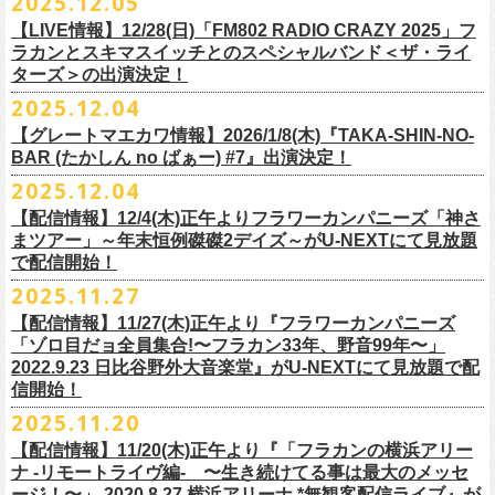
2025.12.05
※入場制限:4歳以上チケット必要
■チケット先行発売
チケット料金：前売り 5,000円(ドリンク代別途)
問い合わせ：奈良NEVER LAND
http://nara-neverland.
com/pc/info.html
中森泰弘(G)
鈴木圭介に出演が決定！
※チケット整理番号付き
【LIVE情報】12/28(日)「FM802 RADIO CRAZY 2025」フ
◎竹原
ピストル“
竹原
ピストルとフラワーカンパニーズのツーマンライブ”
・イープラス 12/29 12:00~
※整理番号あり
竹安堅一(G)
＊チケット最速先行受付：2026年12月22日(月)20:00〜
ラカンとスキマスイッチとのスペシャルバンド＜ザ・ライ
日時：2026年2月18日（水）OPEN 18:15/START 19:00
・WALK INN STUDIO！099-296-9888
※小学生以上有料、未就学児童入場不可
日時：5月31日(日) 開場 15:30 / 開演 16:00
グレートマエカワ(B)
◎「初恋の嵐 西山達郎生誕祭～初恋の嵐 カモンアゲイン!2026～」
ターズ＞の出演決定！
https://eplus.jp/pon-walkthisway/
会場：渋谷duo MUSIC EXCHANGE
・CAPARVOプレガイド 099-227-0337
チケット発売：2026年1月31日(土)午前10時～
会場：岐阜柳ヶ瀬ANTS
クハラカズユキ(Dr)
日時：2026年2月11日（祝）17:00開場 / 17:30開演
2025.12.04
出演：
竹原
ピストル、フラワーカンパニーズ
・イープラス
https://eplus.jp/sf/
detail/4450820001-P0030001
出演フラワーカンパニーズ/SCOOBIE DO
チケット料金：前売¥5,500(税込/ドリンク代別途要/整理番号付)
会場：東京新代田FEVER
問合せ：HOT STUFF PROMOTION 03-5720-9999(平日12:00〜18:00)
竹原ピストルBand Member：
【グレートマエカワ情報】2026/1/8(木)『TAKA-SHIN-NO-
その他詳細：オフィシャルホームページ
・出雲アポロ店頭
チケット料金：前売り¥5.200(税込/D別/整理番号付)
チケット発売日：2/11(水・祝)
出演：初恋の嵐
G・外園一馬
BAR (たかしん no ばぁー) #7』出演決定！
http://ongaku-heiya.com/
walkinnfes/
一般チケット発売日：2026年3月8日(日)
問い合わせ：TOP BEAT CLUB
【ゲストミュージシャン】
B・佐藤慎之介
2025.12.04
日時：2026年4月12日(日) 15:30 OPEN / 16:00 START
問い合わせ：柳ヶ瀬アンツ
http://www.
ants69.com/information.html
guitar : 木暮晋也（Hicksville）/玉川裕高 key : 高野勲
MR.PAN (THE NEATBEATS) と奥野真哉 (SOUL FLOWER UNION)がホス
Dr・伊藤哲平
オフィシャルSNS
会場：徳島GRINDHOUSE
【ゲストボーカル】
【配信情報】12/4(木)正午よりフラワーカンパニーズ「神さ
トを務める大人気BAR、『TAKA-SHIN-NO-BAR (たかしん no ばぁー)』
Key・斎藤渉
・X：@WalkInnFes
出演：フラワーカンパニーズ、ザ50回転ズ
鈴木圭介（フラワーカンパニーズ）
まツアー」～年末恒例磔磔2デイズ～がU-NEXTにて見放題
が次回は新春1月にオープン！お客様(ゲスト)を迎えてたっぷりと根掘り
2026年2月6日(金)～8日(日)
に横浜大さん橋ホールで開催する日本最大の
チケット料金：スタンディング¥6,600（整理番号付き、税込、
ドリンク
・Instagram：walkinnfes
チケット料金：前売り 5,000円(ドリンク代別途)
で配信開始！
安部コウセイ（HINTO,スパルタローカルズ）
葉掘り、口外無用の大爆笑トークをお届けする名トークイベント！
クラフト
ビールフェス
【スペントグレイン Presents JAPAN BREWERS
別）
※整理番号あり
岩崎慧（セカイイチ）
2025.11.27
(ゲストを迎えての想い出ソング・セッション・コーナーもあり！？)
CUP 2026】にフラワーカンパニーズの出演が決定！
一般発売日：未定
※小学生以上有料、未就学児童入場不可
チケット料金：6500円+D代
こちらのイベントにグレートマエカワが出演致します。
フラカンの出演は2/8(日)のみとなります。
【配信情報】11/27(木)正午より『フラワーカンパニーズ
問合せ：SOGO TOKYO ☏03-3405-9999 (月-土 12:00～13:00 / 16:00～
チケット発売：2026年1月31日(土)午前10時～
チケット発売日：12/20（土） 正午（12時）
「ゾロ目だョ全員集合!〜フラカン33年、野音99年〜」
19:00 ※日曜・祝日を除く)
イープラス
https://eplus.jp/sf/detail/
4450640001-P0030001
チケット受付url：
https://t.livepocket.jp/e/cimv1
2022.9.23 日比谷野外大音楽堂』がU-NEXTにて見放題で配
『TAKA-SHIN-NO-BAR (たかしん no ばぁー) #7』
どうぞお楽しみに！
信開始！
新春初笑い！今年も(は)良い年 2026！
【日程】2026/1/8 (木)
■スペントグレイン Presents JAPAN BREWERS CUP 2026
2025.11.20
年末恒例FM802主催のロック大忘年会「FM802 ROCK FESTIVAL RADIO
【会場】荻窪 TOP BEAT CLUB
開催日時：2026年2月6日（金）～8日（日） ＊フラワーカンパニーズの
CRAZY 2025」の「LIVE HOUSE Antenna -BEYOND ZERO Garage-」に
【配信情報】11/20(木)正午より『「フラカンの横浜アリー
【開場／開演】19:00／19:30
出演は2/8(日)
フラワーカンパニーズとスキマスイッチによるスペシャルバンド＜ザ・
ナ -リモートライヴ編- 〜生き続けてる事は最大のメッセ
【前売】￥4000 (+2D)
開催地：横浜大さん橋ホール（〒231-0002 神奈川県横浜市中区海岸通1-
ライターズ＞が登場！
ージ！〜」 2020.8.27 横浜アリーナ *無観客配信ライブ』が