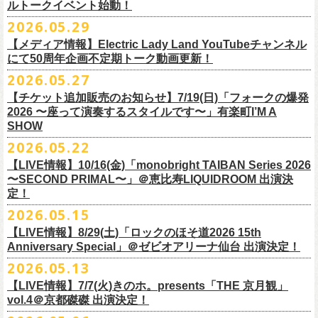
ルトークイベント始動！
素材 ： 綿100％
ローソン、
ミニストップ店舗にて直接払い戻しをさせていただきます。
＜オフィシャル抽選先行＞ 7/13(月)12:00～7/20(月・祝)23:59まで
発売日：7月4日(土)10:00〜
・富山県民小劇場ORBIS
◎「フォークの爆発2026 〜座って演奏するスタイルです〜」
サイズ：S / M / L / XL
ローソンで発券された⽅はローソンへ、
2026.05.29
ミニストップで発券された⽅は
https://
l-tike.com/st1/okuno1202-
1/
プレイガイド：イープラス
https://eplus.jp/sf/detail/
0039320001-
・バール・デ・美富味
7/5(日)兵庫・神戸クラブ月世界 開場15:30/開演16:00
＜製品サイズ＞
ミニストップへお⼿持ちの未使⽤
チケットをお持ちの上、ご来店くださ
他詳細はイベント公式サイトへ →
https://
breast.co.jp/okuno60th/
P0030682P021001?P1=
1221
【メディア情報】Electric Lady Land YouTubeチャンネル
・マリエ6F芝生広場
追加チケット＞2F立ち見席 ￥5,500（税込/ドリンク代別）
S ： 身丈66cm / 身幅55cm / 肩幅52cm / 袖丈21cm
い。実際の払戻⼿
順につきましては、下記URLをご確認ください。
ネクストロード 03-5114-7444（平日14～18時）
https://nextroad-
にて50周年企画不定期トーク動画更新！
・富山駅構内自由通路
＊ステージ上からの眺めになります
M ： 身丈70cm / 身幅58cm / 肩幅55cm / 袖丈23cm
https://l-tike.com/oc/lt/
haraimodoshi/
p.com/
contact/
チケット発売：7月6日 12時～
2026.05.27
＊自由席の方ご入場後、開演10分前のご案内を予定しています
L ： 身丈74cm / 身幅61cm / 肩幅58cm / 袖丈25cm
(注1)チケットの半券がもぎられているものについては、ご返⾦
対応を致
2027年にオープン50周年を迎える名古屋のライブハウスElectric Lady
プレイガイド：e-plus(イープラス)
発売日：7月2日(木)17:00〜
【チケット追加販売のお知らせ】7/19(日)「フォークの爆発
XL ： 身丈78cm / 身幅64cm / 肩幅61cm / 袖丈27cm
しかねます。
Land（通称E.L.L）でぴあ中部×フラワーカンパニーズの合同企画のトー
https://eplus.jp/sf/detail/
4562600001-P0030001
プレイガイド：イープラス
https://eplus.jp/sf/detail/0039320001-
2026 〜座って演奏するスタイルです〜」有楽町I’M A
※上記サイズはあくまでも目安の寸法です
(注2)チケット代以外の外⼿数料(配送⼿数料は除く)の返⾦
については、
クイベントシリーズ、vol.1の開催が8月31日(月)に決定！
フェスHP:
backonlivefes.com
SHOW
P0030685P021001?P1=1221
「フォークの爆発2026 ミニマル巡業 〜うたとギターとコーラスと〜」
「各種⼿数料券」が必要となります。
払い戻しの際に忘れずお持ちくだ
問：清水音泉 06-6357-3666（平日 15:00~18:00）
福島にて開催決定！
2026.05.22
さい。もし各種⼿
数料券を紛失された場合、外⼿数料のご返⾦
は致しか
日本のロック史を彩るさまざまバンドが出演し、ライブハウスシーン黎
info@shimizuonsen.com
ねますので何卒ご了承下さい。
【LIVE情報】10/16(金)「monobright TAIBAN Series 2026
明期ならではの驚きのエピソードから、まるで都市伝説のようなとんで
◎「フォークの爆発
2026
ミニマル巡業 〜うたとギターとコーラスと〜」
〜SECOND PRIMAL〜」＠恵⽐寿LIQUIDROOM 出演決
(注3) 払い戻しには「チケット」が必要です。払い戻し手続きより先に、
も逸話まで、これまでもさまざまな伝説が語られてきたてE.L.L。
※ミニマル巡業とは『
新たな試みとして歌とアコースティックギター一
定！
チケットの発券手続きの上、
再度Loppiにて払戻しお手続きください。
来年2027年にオープン50周年を控えたE.L.Lについて、フラカン鈴木圭介
本とコーラスと小
物の楽器などで構成するライヴ』です
(注4)夜間・早朝(21時～6時頃)は防犯対策として、
レジ内の現⾦が制限さ
2026.05.15
とグレートマエカワがホスト役となり、さまざまなバンドマン、シンガ
日時：
9/21(
月祝
)
開場
15:30/
開演
16:00
れております。その為、夜間・
早朝とその直前・直後の時間帯はつり銭
ー、関係者をゲストに迎えて語り明かすトークセッションを企画。
【LIVE情報】8/29(土)「ロックのほそ道2026 15th
会場：福島
Player
’
s Cafe
2027年にオープン50周年を迎える名古屋のライブハウスElectric Lady
◎
「SMILEY’S CONNECTION スマイリー原島 BIRTHDAY FESTIVAL
が 不⾜する場合がございますので、払い戻しは夜間・
早朝を避けてお⼿
このトークシリーズでは、E.L.L.にこれまで関わってきたミュージシャ
Anniversary Special」＠ゼビオアリーナ仙台 出演決定！
チケット料金：
4,800
円（税込
/
整理番号付
/
ドリンク代別） ※高校生以下
Land（通称E.L.L）でぴあ中部×フラワーカンパニーズの合同企画のトー
6days ～ ハメチ a-GOGO CARNIVAL!!～」
続きいただきますようお願い申し上げます。
ン、関係者、そして当時はファンだった人々とともに、まもなく50年を
2026.05.13
は当日
¥2,000
キャッシュバック（
当日年齢を証明できるもの（学生証、
クイベントシリーズを開始することが決定！
＜
day
２下北沢
CLUB Que
編＞
迎えるライブハウスの、ツワモノたちの記憶を語っていきます。配信や
10月、11月と自身初となるクラブクアトロ・
ワンマンツアーも決まって
保険証など）
のご提示が必要となります）
【LIVE情報】7/7(火)きのホ。presents「THE 京月観」
9
月
3
日
(
木
)
下北沢
CLUB Que
【ローソンチケットでご購入で、電子チケットをご選択の
インタビューでは語れない、ここだけの話もたくさん披露予定。
いるフラワーカンパニーズ、
2026年を右肩上がりに盛り上げる8箇所9公
一般チケット発売日：
7
月
18
日
(
土
)
vol.4＠京都磔磔 出演決定！
日本のロック史を彩るさまざまバンドが出演し、ライブハウスシーン黎
出演：
POLYSICS
／フラワーカンパニーズ／
SCOOBIE DO
お客様】
演のツアー開催決
定！
問い合わせ：ノースロードミュージック
明期ならではの驚きのエピソードから、まるで都市伝説のようなとんで