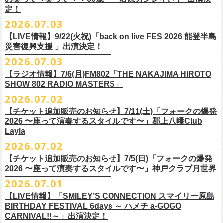
また払い戻しのご希望の方は、大変お手数ですが、来月8月末までに、
定！
福島県公演
・ファンクラブ優先でご購入の方は ヤングフラワーズ
開場15:30 開演16:00
2026.07.03
flocommail@youngflowers.jp まで
↓
【LIVE情報】9/22(火祝)「back on live FES 2026 能登半島
・プレイガイドでご購入の方は flowerotegami@gmail.com まで
災害復興支援 」出演決定！
◎フラワーカンパニーズ 「フラカンのクアトロツアー
ご連絡いただきますようお願い致します。
＜振替日程＞
2026.07.03
2026」
◎チャリティーグッズ「思いのチャーム」（*リフレクターチャーム）
ご来場くださる皆様はどうぞお気をつけて会場までいらしてください。
【ラジオ情報】7/6(月)FM802「THE NAKAJIMA HIROTO
■2026年12月18日（金） 鶴 5周⽬の47都道府県ツアー「鶴フェスへの
価格：各600円（税込）
11月1日、2日に@Zepp DiverCity Tokyoで開催されるSHELTER35周年を
SHOW 802 RADIO MASTERS」
道」福島県公演
・10/10(土)渋谷クラブクアトロ OPEN 16:15 START 17:00 問：ネ
カラー：白、緑、赤オレンジ
締めくくるファイナル2DAYSイベント「SHELTER 35th Anniversary
フラワーカンパニーズ メンバー、スタッフ一同
2026.07.02
開場18:30 開演19:00
クストロード
Finale ” ZeppがSHELTERになります ” 」のDAY2にフラワーカンパニーズ
■7月6日(月)14:00〜17:51 FM802「THE NAKAJIMA HIROTO SHOW 802
会場：福島県・OUTLINE 出演：鶴 / フラワーカンパニーズ
チケットぴあ
【チケット追加販売のお知らせ】7/11(土)「フォークの爆発
の出演が決定！
RADIO MASTERS」
9/19(土)開催「いしがきMUSIC FESTIVAL2026」に出演決定！
※開場開演時間が変更になります。ご注意ください。
イープラス
2026 〜座って演奏するスタイルです〜」郡上八幡Club
SHELTER35周年を締めくくるファイナルをサバシスターと一緒にお祝い
＊鈴木圭介、グレートマエカワ 生出演(17:00台出演予定）
今年はマチナカステージにてアコースティックライブの出演となりま
詳細：
https://afrock.jp/live/
21483/
ローチケ
Layla
させていただきます！
https://funky802.com/masters/
す。
2026.07.02
8/1(土)12:00よりチケット一般発売スタート！
・10/24(土)広島クラブクアトロ OPEN 16:15 START 17:00 問：キ
◎「SHELTER 35th Anniversary Finale ” ZeppがSHELTERになります ”
【チケット追加販売のお知らせ】7/5(日)「フォークの爆発
お待ちしております！
ーーーーーーーーーーー
ャンディー・プロモーション
DAY2」
2026 〜座って演奏するスタイルです〜」神戸クラブ月世界
＊振替公演にご来場が難しい方へ以下払い戻しのご案内です。
チケットぴあ
日時：2026年11月2日(月)
2026.07.01
◎「いしがきMUSIC FESTIVAL2026」
イープラス
会場：Zepp DiverCity Tokyo
日程：026年9月19日(土)
【LIVE情報】「SMILEY’S CONNECTION スマイリー原島
ローチケ
＜払い戻し期間＞
出演：サバシスター、フラワーカンパニーズ
BIRTHDAY FESTIVAL 6days ～ ハメチ a-GOGO
会場：岩手県盛岡市盛岡城跡公園を中心に開催
チケット料金：オールスタンディング：¥3,935、２Ｆ指定：¥3,935 ※
7月13日 10:00～7月27日 23:59
◎「Handmade Rockふきん」
CARNIVAL!!～」出演決定！
チケット発売日：8月1日(土)12:00
・10/25(日)梅田クラブクアトロ OPEN 15:15 START 16:00 問：清
ドリンク代別 ※未就学児入場不可
価格：￥1,200(税込）
※TSURUKAI先行、
その他プレイガイドなどで4月19日福島公演のご購入