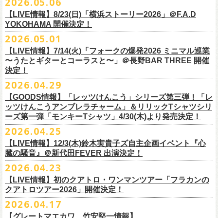
2026.05.06
OPEN 18:15
／
START 19:00
この第一回目となるゲストに、中村達也さんをお迎えしてお届けしま
払戻し期間内に購入された申込サイト内「マイページ」
◎「ラッコなエコバッグ」
より払戻し手続
も逸話まで、これまでもさまざまな伝説が語られてきたてE.L.L。
前売￥
5,500-
／当日￥
6,000-
（ドリンク代別）
す！
【LIVE情報】8/23(日)「横浜ストーリー2026」＠F.A.D
きの上、CASH POST(注 1)をご利用いただき、払戻しさせていただきま
価格：￥1,500(税込）
◎「フラカンの年末ベストナイン2026」
来年2027年にオープン50周年を控えたE.L.Lについて、フラカン鈴木圭介
チケット発売日：2026
年
7
月
5
日
(
日
) 12:00
～
YOKOHAMA 開催決定！
どうぞお楽しみに！
す。
カラー：オリーブ
11/21(土) 函館ARARA 開場16:30/開演17:00 問い合わせ：ARARA
とグレートマエカワがホスト役となり、さまざまなバンドマン、シンガ
プレイガイド：
Live Pocket
https://livepocket.jp/e/que20260903
2026.05.01
お客様ご自身でのお手続きが必要となりますため、
素材 ： ポリエステル
下記URLより払戻し手
11/23(月・祝)八戸ROXX 開場15:30/開演16:00 問い合わせ：ノースロ
ー、関係者をゲストに迎えて語り明かすトークセッションを企画。
問：
AILE C.E Works 03-5433-2500
◎ツワモノたちの記憶〜E.L.L50周年プロジェクト・スペシャルトーク〜
順をご確認の上、
サイズ：本体／約W310mm ×H340mm（持ち手含む500mm）
払戻し期限内にお手続きをお願いいたします。
ードミュージック
【LIVE情報】7/14(火)「フォークの爆発2026 ミニマル巡業
このトークシリーズでは、E.L.L.にこれまで関わってきたミュージシャ
vol.1
https://l-tike.com/guide/a_
持ち手／約W50mm × H160mm
cashpost.html
〜うたとギターとコーラスと〜」＠長野BAR THREE 開催
11/28(土) 宮崎LAZARUS 開場16:30/開演17:00 問い合わせ：LAZARUS
ン、関係者、そして当時はファンだった人々とともに、まもなく50年を
家主のツアー「YANUSHI LIVE TOUR 2026」にフラワーカンパニーズの
開催日時：2026年8月31日（月）開場19:00 開演19:30
決定！
※電子チケットの仕様上、
折りたたみマチ／約160mm
購入チケットを一部のみ払戻しすることはで
11/29(日) 鹿児島SR HALL 開場15:30/開演16:00 問い合わせ：SR HALL
迎えるライブハウスの、ツワモノたちの記憶を語っていきます。配信や
出演が決定！
◎「Handmade Rockエプロン」価格：￥5,500(税込）
会場：ell.SIZE （名古屋市中区大須2-10-43）
きません。
容量：約12L
12/5(土) 足利ライブハウス大使館 開場16:30/開演17:00 問い合わせ：
2026.04.29
インタビューでは語れない、ここだけの話もたくさん披露予定。
8/9(日)東京・SHIBUYA CLUB QUATTRO に出演させていただきます。
カラー：ダークインディゴ, キャメル
出演：鈴木圭介、グレートマエカワ、平野茂平 （Electric Lady Land会
（注 1）
※ ハンドル部分のゴムで止めて小さく携帯できます
金融庁管轄の資金移動者である株式会社ＤＧフィナンシャルテク
ネクストロード
【GOODS情報】「レッツけんこう」シリーズ第三弾！「レ
チケット完売となっておりました7/19(日)開催「フォークの爆発2026 〜
素材 ：
長） ゲスト：中村達也
ノ
ロジー(資金移動業者登録 番号：関東財務局長第 00094 号)の
12/6(日) 松本ALECX 開場15:30/開演16:000 問い合わせ：FOB新潟
7/10(金)開催のvol.0ではElectric Lady Land創始者であり現会長の平野茂
ッツけんこうアンブレラチャーム」＆リリックTシャツシリ
◎「YANUSHI LIVE TOUR 2026」 -東京公演-
座って演奏するスタイルです〜」東京・有楽町I’M A SHOW 公演につきま
（ダークインディゴ）綿 90％ , レーヨン 10％ デニム
チケット料金：全席指定¥3,500（税込） *未就学児童入場不可
「CASHPOST」が提供しているサービスです。
ーーーーー
12/11(金) 京都磔磔 〜年末恒例磔磔2デイズ〜 開場18:30/開演19:00
ーズ第一弾「モンキーTシャツ」4/30(木)より発売決定！
平氏をゲストに迎え、フラワーカンパニーズ メンバー4人とともにお届け
日時：2026/8/9(日) OPEN 17:00 / START 18:00
して、若干枚数＜立ち見指定＞での追加販売を行うことが決定しまし
（キャメル）綿 100％ キャンバス
チケット発売日：7月11日(土)10:00
購入されたマイページより払戻しさせていただきます。
問い合わせ：清水音泉
します。
2026.04.25
会場：SHIBUYA CLUB QUATTRO
8月29日(土)、30日(日)＠ゼビオアリーナ仙台 で開催されるスピッツ主催
た。
サイズ：フリー（着丈 92cm , 横幅 70cm , ショルダーテープ長 160cm）
プレイガイド：チケットぴあ
https://t.pia.jp/
PKコード：332-844
「レッツけんこう」シリーズ第三弾！アンブレラチャームの発売が決
マイページ：
https://l-tike.com/
mypage/
12/12(土) 京都磔磔 〜年末恒例磔磔2デイズ〜 開場16:30/開演17:00
今後のゲスト発表と合わせて、どうぞお楽しみに！
出演：家主 GUEST：フラワーカンパニーズ
「ロックのほそ道2026 〜15th Anniversary Special〜」にフラワーカンパ
※ フロントポケットにペン差し付き
お問い合わせ：ell.SIZE 052-211-3997
【LIVE情報】12/3(木)鈴木実貴子ズ自主企画イベント『心
定！
※本手続き中の操作、ご登録内容はしっかりとご確認のうえ、
お手続き
問い合わせ：清水音泉
チケット前売料金：一般 4,500円 / 学生 3,500円(共にドリンク代別)
ニーズの出演が決定！
◎「フォークの爆発2026 〜座って演奏するスタイルです〜」
臓の騒音』＠新代田FEVER 出演決定！
Electric Lady Landホームページ ＞
https://www.ell.co.jp/
アルミ蒸着袋入り、ランダムでご購入いただく”どれになるかお楽しみス
ください。
12/19(土) 盛岡岩手県公会堂21号室 〜ツアー最終日はフォークの爆
◎ツワモノたちの記憶〜E.L.L50周年プロジェクト・スペシャルトーク〜
※学生は公演当日に学生証の提示が必要となります
フラワーカンパニーズの出演日は8月29日(土)になります。
7/19(日)東京・有楽町I’M A SHOW 15:15/16:00
※本イベントはトークイベントです。当日はライブパフォーマンスはご
2026.04.23
タイル”での販売となります。
またお手続き時のお客様の不備に伴う対応は一切できかねますため
、ご
発〜 *アコースティックライヴ 開場16:30/開演17:00 問い合わせ：ノ
vol.0
※中学生以下無料
追加チケット＞立ち見指定 ￥5,500（税込/ドリンク代別）
ざいません。
了承ください。
ースロードミュージック
【LIVE情報】初のクアトロ・ワンマンツアー「フラカンの
開催日時：2026年7月10日（金）開場18:30 開演19:00
プレイガイド：チケット(イープラス)：
5月15日(金)18:00より、チケット先行受付もスタート！（〜5月24日
発売日：5月30日(土)10:00〜
さらに、フラカンの楽曲（歌詞）をデザインしたリリックTシャツシリー
※メール受信に際して、
事前に下記2つのドメインを受信できるように設
チケット料金：前売￥5,200(税込/ドリンク代別途要) / *12/19盛岡公演の
クアトロツアー2026」開催決定！
会場：ell.SIZE （名古屋市中区大須2-10-43）
一般チケット発売日：2026/5/30(土) 10:00 URL：
(日)23:59まで）
問：ネクストロード 03-5114-7444（平日14～18時）
https://nextroad-
モノブライトの対バンツアーにフラワーカンパニーズの出演が決定！
ズが新たに登場！
定しておいてくだ
さい。
み 前売￥5,500(税込/指定席/ドリンク代別途要)
2026.04.17
出演：フラワーカンパニーズ ゲスト：平野茂平 （Electric Lady Land会
https://eplus.jp/yanushi/
「ロックのほそ道」15周年、みんなで盛大にお祝いしましょう！
p.com/contact/
10/16(金)恵⽐寿LIQUIDROOM 公演に出演させていただきます。
第一弾は1998年リリースのアルバム『マンモスフラワー』収録「モンキ
メールが届かない場合等も、
必ず期間内にご自身で設定をご確認くださ
＊全公演共通＞高校生以下は当日¥2,000キャッシュバック（
当日年齢を
長）
問い合わせ：HOT STUFF PROMOTION 050-5211-6077
https://www.red-
【グレートマエカワ、竹安堅一情報】