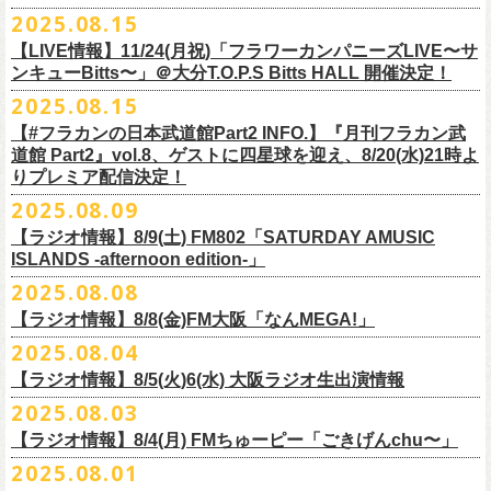
本番を3日後に控えた４人でのお喋り、どうぞお楽しみに！
が響き渡った。“星のブルペン”での、夜空から降り注ぐ星の光のような照
2025.08.15
■8月24日(日) 7:00～10:00 TOKAI RADIO（FM929）『Morning
明演出も忘れがたい。
【LIVE情報】11/24(月祝)「フラワーカンパニーズLIVE〜サ
Delight』
◎「フラカンの日本武道館 Part2 オフィシャルガチャ」
武道館公演チケットは、9/19(金)
まで各プレイガイドにて前売チケット発
もちろん“深夜高速”や“感情七号線”、“馬鹿の最高”“真冬の盆踊り”といっ
ンキューBitts〜」＠大分T.O.P.S Bitts HALL 開催決定！
＊グレートマエカワ インタビューOA
1回：500円(税込)
売中！
た、それ以前発表の名曲たちも会場を盛り上げる。「久々の曲を」とい
2025.08.15
https://www.tokairadio.co.jp/program/md/
全16種類
また、フラカン武道館応援企画として四星球とPIGGSが出演、
9/18(木)高
う紹介と共に、1998年発表のアルバム『マンモスフラワー』の最後に収
BRAHMAN ｢tour viraha 2026｣の
※フィギュア・チェキ・トートの引換券が出た時は、当日中にお引
【#フラカンの日本武道館Part2 INFO.】『月刊フラカン武
き換
円寺HIGHで開催される「SET YOU FREE〜VS SERIES」にグレートマ
録された“虹の雨あがり”が始まった瞬間には、観客たちからどよめきにも
3月22日(日) 愛知 名古屋ReNY limited公演にフラワーカンパニーズの出演
道館 Part2』vol.8、ゲストに四星球を迎え、8/20(水)21時よ
えください。
エカワがDJで出演決定！
フラカン武道館チケットの最後の手売り販売も
似た歓声が上がった。＜いつまでもそう どこまでもそう これからも
が決定しました！
りプレミア配信決定！
【 フィギュア 】4体セット , 高さ:最大8cm
実施！
きっとそうさ／うまくいく事もあって うまくいかない事はないのさ＞
【 チェキ 】1枚
2025.08.09
――そう歌う“虹の雨あがり”を今、武道館で歌いたいと思ったバンドの心
◎BRAHMAN ｢tour viraha 2026｣
【 トート 】高さ35 × 底幅39 × マチ10 cm , 素材:綿100% キャンパス
合わせてお見逃しなく！
が、とても強くて、優しくて、頼もしい。
日時：3月22日(日) 17:00open 18:00start
【ラジオ情報】8/9(土) FM802「SATURDAY AMUSIC
【 アクリルキーホルダー 】本体部分:最大 縦56 × 横30 × 厚さ3 mm
個人的にこの日のハイライトは、本編の終盤で披露された“最後にゃなん
ISLANDS -afternoon edition-」
会場：愛知 名古屋ReNY limited
【 マスキングテープ 】テープ幅30mm , 5m巻き , 材質:紙
＜番組情報＞
とかなるだろう”だった。2017年発表のアルバム『ROLL ON 48』に収録
出演：BRAHMAN,、フラワーカンパニーズ
2025.08.08
■8月9日(土) 12:00〜18:00 FM802「SATURDAY AMUSIC ISLANDS -
【 フォンタブ 】本体部分:55 × 55 mm , 材質:ポリエステル+TPU強化布 ,
『月刊フラカン武道館 Part2』武道館直前スペシャル
された楽曲。このアルバムは前回の武道館公演のあとにリリースされた
チケット料金：3500円(税込/ドリンク代別途要)
【ラジオ情報】8/8(金)FM大阪「なんMEGA!」
afternoon edition-」
金属Dカン
9月17日(水)21:00〜生配信
最初のアルバムであり、そして、このアルバムから再びフラカンは自主
一般チケット発売日：10月4日(土) 10:00
＊グレートマエカワ コメントOA（グレートマエカワの勝手にtop3 / 13〜
2025.08.04
【 缶バッジセット 】2個組 , 直径32mm
本番URL：
https://www.youtube.com/live/ND1cdsaWaZI
レーベルでの活動に戻った。そんな時期に歌われた＜最後の最後の最後
問い合わせ：ジェイルハウス 052-936-6041 www.jailhouse.jp
■8月8日(金) 12:00〜15:00 FM大阪「なんMEGA!」
14時台）
10月25日＠熊本Djangoを皮切りに30箇所31公演を回る全国ワンマンツア
には 絶対なんとかなるんだぜ＞というフレーズは、この2025年の武道
【ラジオ情報】8/5(火)6(水) 大阪ラジオ生出演情報
＊グレートマエカワ インタビューOA
https://funky802.com/saipm/
ー「フラカンのチョイナチョイナ’25/’26」の10月〜12月公演分の一般チ
＊アーカイブ配信中！
館の観客席にいる僕にとって、未来への希望のメッセージのように響い
https://www.fmosaka.net/_sites/16782390
2025.08.03
■8月5日(火)15:00〜18:00 FM COCOLO「MARK’E MUSIC MODE」
ケットが8月30日(土)より発売スタート！
■vol.0 番組スタート直前スペシャル
た。「絶対になんとかなる」――そう歌うロックバンドが、武道館のス
【ラジオ情報】8/4(月) FMちゅーピー「ごきげんchu〜」
＊オクノマサヒコ（オクノシンヤ／グレートマエカワ） 生出演(16:00台
ゲスト：スキマスイッチ
テージで、とても人間くさく、それでいて光に照らされながらロックを
出演予定）
2025.08.01
9/20(土)開催の日本武道館公演を経て、さらに勢いを増してまわるフラカ
https://www.youtube.com/watch?
v=BR4CmNuGCLg&t=28
演奏している。これって、シンプルに奇跡じゃないか。
■8月4日(月)14:00〜17:00 FMちゅーピー「ごきげんchu〜」