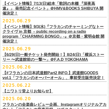
多方 大和川酒造北方風土館 より販売致します！
2.キャンペーン公式ページで、Spotifyの特別プレイリストを作成。
https://www.youtube.com/watch?
v=1EMet2dx9d4
タル配信することが決定！
【イベント情報】7/13(日)絵本「歌詞の本棚 『深夜高
イープラス販売URL（プレオーダー・一般共通）
3.作成したプレイリストを
#フラカンプレイリスト
をつけてXでシェア。
◎「フラカンの日本武道館 Part2 〜超・今が旬〜」オフィ
速』」 発売記念イベント」＠HMV&BOOKS SHIBUYA 開
https://eplus.jp/sf/detail/
4361520001-P0030001
4.フラワーカンパニーズ公式Xのキャンペーンポストをリポストして完了
■vol.6
催決定！
どうぞお楽しみに！
シャルグッズ事前通販ページ
◎「チョイナチョイナトートバッグ」
価格：¥2,000(税込)
です。
ゲスト：TOSHI-LOW（BRAHMAN）
2025.06.29
カラー：ストーンブルー、スモーキーピンク
https://capitalradioone.jp/
SHOP/387158/list.html
https://youtu.be/Z9wrtIqELqE
素材 ： 綿100％ キャンパス
【イベント情報】9/3(水)『フラカンのチャーミングなトー
■受付期間：7/16(水)17:00 ～ 8/24(日)22:59 ＊超早期ご注文特典ステッ
★応募期間
クライヴ in 京都 – public recording on a radio
サイズ：高さ40cm , 袋口幅48cm , 底幅33cm , 奥行(マチ)15cm , ハンド
カー付き：〜7/21(月祝)23:59 まで
2025年7月23日(水)〜2025年8月12日(火) 23:59まで
■vol.7
program「CHARMING BONGO」-』＠京都・紫明会館 開
ル長58cm , 内容量約15L
■発送予定：9月12日前後
※その他詳細はキャンペーン公式ページ記載の応募規約をご確認くださ
ゲスト：Novel Core
催決定！
＊その他詳細は上記通販ページをご確認ください
い
https://www.youtube.com/watch?
v=I8Zw-h9Anxg
2025.06.29
【6/29(日)一般チケット発売開始！】8/24(日)「横浜ストー
リー 〜武道館前の一撃〜」＠F.A.D YOKOHAMA
◎「CHICKEN SKIN RECORDS ガジェットポーチ」
2025.06.26
価格：2000円(税込)
カラー：ブラック、レッド
【#フラカンの日本武道館Part2 INFO.】武道館GOODS
vol.1「フラカンのオーバーオール」、事前受注販売決定！
サイズ：125×97×42ｍｍ
2025.06.22
【ニワトリ堂よりお知らせ】
2度目の日本武道館公演「フラカンの日本武道館 Part2 〜超・今が旬〜」
2025.06.20
の１ヶ月後より、
全国ワンマンツアーの開催が決定！
いつもフラワーカンパニーズのweb shop【ニワトリ堂】をご利用いただ
タイトルは「フラカンのチョイナチョイナ’25/’26」、
10/25(土)熊本
フラカンの全楽曲レビュー企画、Instagramオリジナルアカ
きありがとうございます。
Djangoを皮切りに、
来年2026年3/14(土)仙台darwinまで、
30箇所31公演を