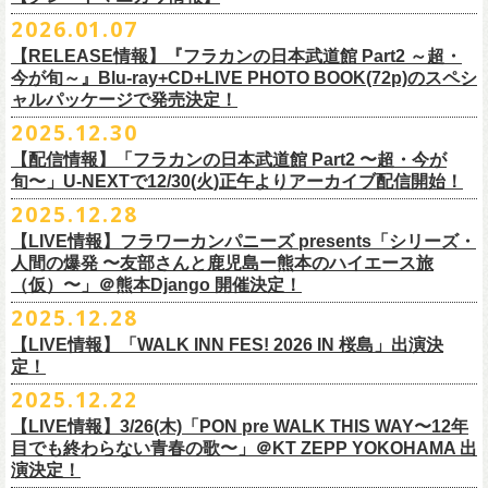
※販売ページは、2月21日0時以降に表示されます。ご了承ください。
S ： 身丈66cm / 身幅55cm / 肩幅52cm / 袖丈21cm
6/11(木)香川・高松燦庫(sanko) 18:30/19:00 問：燦庫-
問い合わせ：
G.I.P.
https://www.gip-web.co.jp/t/info
本とコーラスと小
2026.01.07
物の楽器などで構成するライヴ』です
M ： 身丈70cm / 身幅58cm / 肩幅55cm / 袖丈23cm
◎STUDIO 841 PRESENTS LIVE 2026-1「前ベン」
SANKO-/TOONICE
・5月31日(日) 開場 15:30 / 開演 16:00
日時：6/28(日) 開場15:30/開演16:00
注意事項
L ： 身丈74cm / 身幅61cm / 肩幅58cm / 袖丈25cm
【RELEASE情報】『フラカンの日本武道館 Part2 ～超・
【公演日】2026/2/7 (土)
6/13(土)三重・鳥羽水族館 18:15/18:45 問：ネクストロード
ーーーーーーーーーーーーーー
4月5日(日) 友部正人さんとの２マンライブ＠熊本Djangoの一般発売日に
会場：岐阜柳ヶ瀬ANTS
会場：札幌musica hall cafe
※営利目的のチケットの転売は固くお断り致します。転売チケットは入
XL ： 身丈78cm / 身幅64cm / 肩幅61cm / 袖丈27cm
今が旬～』Blu-ray+CD+LIVE PHOTO BOOK(72p)のスペシ
【開場/開演】16:30/17:00
チケット料金：4,800円（税込/整理番号付/ドリンク代別）
＊【オフィシャルサイト先行】
つきまして、
出演：フラワーカンパニーズ/SCOOBIE DO
チケット料金：4,800円（税込/整理番号付/ドリンク代別）
場をお断りする場合もあり
ャルパッケージで発売決定！
※上記サイズはあくまでも目安の寸法です
【会場】スタジオ841 埼玉県大里郡寄居町寄居1010
※6/13＠鳥羽はドリンク代なし
受付期間：
4/4(
土
)21:00
～
4/30(
木
)23:
59
◎「オクノマサヒコ Japan Tour2026初夏の陣〜奥野還暦イヤー記念
当初2月7日(土)でご案内しておりましたが、諸事情により、
チケット料金：前売り¥5.200(税込/D別/整理番号付)
※高校生以下は当日¥2,000キャッシュバック（
当日年齢を証明できるも
ますのでご注意ください。
2025.12.30
【出演】湯川トーベン、グレートマエカワ
※高校生以下は当日¥2,000キャッシュバック（
当日年齢を証明できるも
受付
URL
：
‘
https://eplus.jp/
sambomaster/
祭〜」
2月11日(水祝)からの発売に変更となりました。
一般チケット発売日：2026年3月8日(日)
の（学生証、保険証など）
のご提示が必要となります）
※撮影・録音・録画などは禁止とさせていただきます。また開場時のご
【チャージ】￥4,000
【配信情報】「フラカンの日本武道館 Part2 〜超・今が
の（学生証、保険証など）
のご提示が必要となります）
枚数制限
ご予定していただいた皆さまにはご迷惑おかけしますが、何卒宜しくお
プレイガイド：
一般チケット発売日：3月28日(土)
自分の席以外の席取りは
【予約】
旬〜」U-NEXTで12/30(火)正午よりアーカイブ配信開始！
一般チケット発売日：3月8日(日)10:00
・ライブハウス公演：お
1
人様
1
公演につき
1
枚まで
＊5/15(金)大阪ムジカジャポニカ
願い致します。
イープラス
お問い合わせ : 浮雲社中
contact@ml.ukigmo.org
ご遠慮ください。
https://www.facebook.com/p/%E3%82%B9%E3%82%BF%E3%82%B8%
プレイガイドなど詳細はライブページにてご確認ください
当落結果：
2025.12.28
5/2(
土
)13:00
予定
DJ&LIVE オクノマサヒコ
2024年9月に荻窪TOP BEAT CLUBでフラワーカンパニーズ＆うつみよう
問い合わせ：柳ヶ瀬アンツ
http://www.
ants69.com/information.html
※マスクの着用は任意となりますが、過度な発声や他のお客様のご迷惑
E3%82%AA%EF%BC%98%EF%BC%94%EF%BC%91-
https://flowercompanyz.com/live/2026/01/30/8956
入金期限：
5/4(
月
)21:00
(奥野真哉、グレートマエカワ)
◎フラワーカンパニーズ presents 「シリーズ・人間の爆発 〜
友部
さん
と
こ＆YOKOLOCO BAND合同企画として初開催、昨年は毎年恒例のフラワ
となる声量はお控えく
【LIVE情報】フラワーカンパニーズ presents「シリーズ・
61550212223544/
発券開始日：各公演日
10
日前～
ゲストDJ:45CLUB（mic&VITON6969）
鹿児島ー熊本のハイエース旅〜」
ーカンパニーズ主催イベント「DRAGON DELUXE」の特別編として11月
人間の爆発 〜友部さんと鹿児島ー熊本のハイエース旅
ださい。
＊追加された6/28(日)札幌公演は3/28(土)からの発売になります
ーーーーーーーーーーーーーー
18:00〜
日時：2026年4月5日(日) 開場14:30 開演15:00
（仮）〜」＠熊本Django 開催決定！
に名古屋DIAMOND HALで行ったスペシャル企画「俺たちのザ・ベストテ
※飲食を伴うイベントのため、公演当日、体調不良や発熱症状のある方
¥3,000(ドリンク別)
会場：熊本Django
ン」。
は、来場をご遠慮いただ
2025.12.28
◎「まいう〜ロックフェス2026」
6/28(日) 札幌musica hall cafe 開場15:30/開演16:00 問：浮雲社中
整理番号あり
出演：フラワーカンパニーズ、
友部
正人
1978年〜1989年まで放送されていた伝説の歌番組【ザ・ベストテン】の
きますようお願いいたします。
【LIVE情報】「WALK INN FES! 2026 IN 桜島」出演決
【公演日】2026/2/10 (火)
チケット料金：4,800円（税込/整理番号付/ドリンク代別）
U25(25歳以下〜入場ラスト・要証明)¥2,000(D別）
チケット料金：5200円（税込/ドリンク代別/整理番号付）
トリビュート企画として、誰もが口ずさめる当時ヒットした歌謡曲のみ
※ミュージシャンによるトークイベントですが、音楽の話は一切いたし
定！
【開場/開演】18:30/19:00
※高校生以下は当日¥2,000キャッシュバック（
当日年齢を証明できるも
2/28 19時よりこちらのフォームで予約開始！
一般チケット発売日：2026年2月11日(水祝)10:00
で全て構成するカヴァーライヴとなる今企画。同時代に音楽に目覚めた
ませんのでご了承ください。
2025.12.22
【会場】荻窪 TOP BEAT CLUB
の（学生証、保険証など）
のご提示が必要となります）一般チケット一
https://musicaja.info/11920
釜石市民ホール TETTOで開催される「Mobstyles presents
プレイガイド：イープラス
バンドマンたちが数々の昭和歌謡曲へのリスペクトを全身全霊でぶつけ
【出演】オーバーオールズ（石塚英彦、三宅伸治、グレートマエカワ、
般チケット発売日：3月28日(土)10:00
【LIVE情報】3/26(木)「PON pre WALK THIS WAY〜12年
KOKOKARA」にフラワーカンパニーズの出演が決定！
問い合わせ：熊本Django
る、そのスペシャルなステージの噂は各所に拡がり、次回への熱望の声
公演に関するお問い合わせ 新宿ロフトプラスワン 03-3205-6864
石塚幸作）／GSK／どんぐりパワーズ／工膝わたる（THE NUGGETS）
目でも終わらない青春の歌〜」＠KT ZEPP YOKOHAMA 出
フラワーカンパニーズのアコースティック企画「
フォークの爆発2026」
＊5/16(土)広島bar edge
本日よりオフィシャル先行の受付もスタート！
を受け、「俺たちのザ・ベストテン2026」の開催が決定！
主催：音楽と人編集部 https://ongakutohito.com/
【前売】￥5,000 ( +1D)
演決定！
の開催が決定！
DJ&LIVE オクノマサヒコ
東日本大震災から15年、新たなスタートを応援するイベント、ぜひお待
トークイベント〈第11回！ 僕たち、プロ野球大好きミュージシャンで