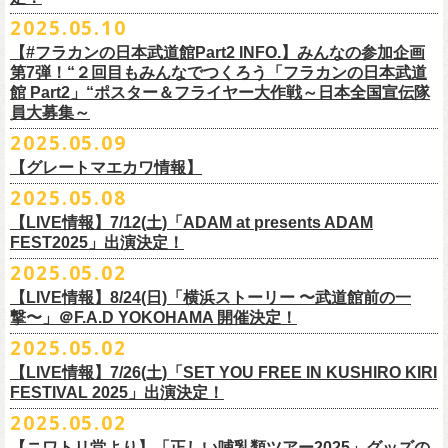
インスタグラムアカウント：
ルです〜」の一般チケットが今週末より発売開始！
※本受付は、スマートフォンからのみお申し込みいただけます。
ド・アイボリーズとフラワーカンパニーズとの異色対バンが決定！
■価格：20,000円(税込) ※送料別（一律：1100円）
https://www.youtube.com/watch?v=6XTayyWwFP0&t=6s
（tax in/1F・2Fスタンディングは整理番号付/ドリンク代別）
presents「DRAGON DELUXE 2025」の開催が決定！
12:00〜17:00)/info@shimizuonsen.com
◎「OYZ NO YAON ＃007 〜オヤジを愛したスパイ〜」
12. スタンドアローン
2025.05.10
◎「フラカンの音楽目録」
7/5(土)喜多方、7/6(日)東京、8/3(日)福山公演は5/25(日)10:00より発売、
フィーチャーフォン、BlackBerry、WindowsPhone、タブレット端末
アイボリーズはマヂカルラブリー・村上（ギター）、囲碁将棋・根建太
■仕様
お問い合わせ：ノースロードミュージック TEL 022-256-1000（営業時
9月6日(土)山梨・甲府桜座 16:30/17:00 （問）FOB新潟 025-229-5000
日時：2025年10月19日(日) 15:30開場∕16:00開演
13. 飛び跳ねマーチ
https://www.instagram.com/
flowercompanyz_mokuroku
7/31(木)松阪公演のみ、諸事情により5/26(月)10:00からの発売に変更とな
（iPad、Android）からのお申し込みはできません。
一（ベース）、GAG・SJ（キーボード）、すゑひろがりず・南條庄助
生地：デニム
■vol.3
間 平日11:00〜16:00）
「DRAGON DELUXE」は、“名古屋のロックシーン活性化”、“
デビューか
【#フラカンの日本武道館Part2 INFO.】みんなの参加企画
http://fobkikaku.co.jp
会場：大阪城音楽堂
14. 40
ります。
※ご利用には、ローソンWEB会員(無料)への登録が必要になります。
（ドラム）、そしてジェラードン・アタック西本（ボーカル）の5人で
厚さ：11オンス
ゲスト：根本要（スターダスト☆レビュー）
第7弾！“２回目もみんなでつくろう「フラカンの日本武道
HP：
https://www.north-road.co.jp/detail/detail.php?eid=87091
ら応援してくれている名古屋の皆さんへの恩返し”、“
名古屋への郷土愛”の
9月7日(日)長野・松本上土劇場 16:00/16:30 （問）FOB新潟 025-229-
出演：スターダスト☆レビュー / 怒髪天 / フラワーカンパニーズ / 笑い飯
15．気持ちいい顔でお願いします
館 Part2」“ポスター＆フライヤー大作戦～日本全国宣伝隊
2023年6月に結成。
■サイズ（cm）
https://www.youtube.com/watch?v=OMoBtAjSn-w
公式X：
https://x.com/hosomichiofrock
3つをテーマに掲げ、2012年より地元・
名古屋で開催しているフラワーカ
5000
http://fobkikaku.co.jp
チケット料金：
16．すべての若さなき野郎ども
員大募集～
エレキセットとは一味違ったフラカンのアコースティックライブ、どう
<受付期間>
番組の中でアイボリーズのオリジナル曲として、アタック西本が書いた
ウエスト/ヒップ/ワタリ/裾幅/股下
ンパニーズの主催イベント。
出演：怒髪天、フラワーカンパニーズ
【指定席】前売料⾦(税込)：
¥7200
17．ディスイズナゴヤ
ぞお楽しみに！
2025年7月2日(水)18:00 ～ 2025年7月6日（日）22:00 (入金終了23:00)ま
歌詞にフラカンメンバーが作曲、アレンジを担当したことがきっかけ
S ＞ 100 / 111 / 37 / 26 / 68
■vol.4：山里亮太（南海キャンディーズ）
2025.05.09
チケット料金：全自由 前売￥6,900-（ドリンク代別）＊未就学児童入場
【芝⽣⾃由席】前売料⾦(税込)：
¥6900
今年2025年9月20日(土)開催「フラカンの日本武道館 Part2 〜超・今が
18．失格（2013 Mix ver.)
で
で、今回の対バンが実現しました！
M ＞ 105 / 116 / 38 / 26.5 / 70
https://youtube.com/live/_ipE-Na37yY
14回目となる今年はいつもと趣向を変え、9/20(土)開催「
フラカンの日本
【グレートマエカワ情報】
不可(小学生以上のご入場される方全てにチケット必要)
問い合わせ：清⽔⾳泉 06-6357-3666 (平⽇12:00〜17:00) /
旬〜」、今回も日本全国各地からたくさんの方に集まっていただけるよ
19．どっち坊主大会
◎フラワーカンパニーズ アコースティック・ワンマンツアー
※上記受付期間内でも、規定枚数に達し次第、受付は終了させていただ
L ＞ 110 / 121 / 39 / 27 / 72
武道館Part2 〜超・今が旬〜」
のアフターパーティー的イベントとして親
一般チケット発売日：7月19日(土)
info@shimizuonsen.com
うに！全国より”フラカンの日本武道館 日本全国宣伝隊員“を大募集致しま
2025.05.08
「
フォーク
の
爆発
2025～座って演奏するスタイルです～」
きます。
一般チケットは6/8(日)より発売開始！
※商品の特性上、サイズ表記から1～2cm程度の誤差が生じる場合がござ
◾️vol.5
◎押競満寿「オクノマサヒコのDJ Dinners〜2025、初夏〜」
しい仲間たちをゲストに
迎えての特別編を企画。
す！
※こちらの商品は、Sony Music Shop、ライブ会場での販売となります
【LIVE情報】7/12(土)「ADAM at presents ADAM
完売必至の初ツーマン、どうぞお楽しみに！
います。
ゲスト：大槻ケンヂ（筋肉少女帯/特撮/オケミス）
5/20(火) OPEN 18:00 CLOSE 23:00 (L/O 22:30)
昨年9月に荻窪TOP BEAT CLUBで行われ好評を博した、フラカン＆ヨコ
☆Sony Music Shop
FEST2025」出演決定！
・7月5日(土)
■予約有効期間
※写真参照 :鈴木圭介、グレートマエカワ S着用/ 竹安堅一 M着用/ミスタ
https://www.youtube.com/watch?v=1EMet2dx9d4
【DJ】奥野真哉、グレートマエカワ
ロコ合同企画「
俺たちのザ・ベストテン〜グレートマエカワ AGE55 前夜
10年前に続き、今回も宣伝隊員のお仕事としてお願いしたいのは学校や
https://www.sonymusicshop.jp/m/item/itemShw.php?
会場：福島・喜多方 大和川酒造北方風土館
予約日含めず１日間
2025.05.02
◎それゆけ！大宮セブンpresents「はぐれ者たちの宴」フラワーカンパニ
ー小西 L着用
※お店のキャパシティに限りがあるため、混雑状況によっては時間制の
祭〜」の第2弾、1978年〜
1989年まで放送されていた伝説の歌番組【ザ・
お店、そのほか人目につく場所への[ポスター貼り]と[フライヤー置き]の
site=S&ima=2253&utm_source=upcocoming&utm_medium=owned&utm_
時間：Open 15:30 / Start 16:00
※2025年7月6日(日)注文分に限り、2025年7月6日(日) 23:00入金締め切
ーズ×アイボリーズ ツーマンライブ
入れ替えとさせていただきます。何卒、ご了承ください。
ベストテン】
のトリビュートライヴとして、
全曲当時のヒット曲でのカ
【LIVE情報】8/24(日)「横浜ストーリー 〜武道館前の一
ポスター＆フライヤー大作戦！
campaign=DQCL000003946&cd=DQCL000003946&srsltid=AfmBOopGUP
◎「チキパン(CHICKEN PUNKS)ジャージ」
チケット料金：前売 ¥5,500（税込／全自由・整理番号付／ドリンク代別
りとなります。
日時：2025年7月23日(水) 開場：18:15 開演：19:00
【料金】2000円 （1ドリンク付き）
ヴァーライヴをお届けします！
撃〜」＠F.A.D YOKOHAMA 開催決定！
作戦を決行いただきましたら、展開していただいている様子を写真に撮
f67JLrBdn1yt7FcWbN_7xUiKMo2OoT8SAQ2R-InUmvVzJt
途要）
価格：￥6,800(税込）
会場：下北沢シャングリラ
【会場】押競満寿 〒151-0062 東京都渋谷区元代々木町25-5
2025.05.02
ってお送りください。フラカン公式SNSにてアップさせていただきま
一般チケット発売日：5月25日(日)
■電子チケット表示期間
ボディ：ネイビー/ホワイト、ライトグレー/ネイビー
出演：フラワーカンパニーズ
ベストテン世代による、ベストテン世代のための、
そしてベストテン世
す。
【LIVE情報】7/26(土)「SET YOU FREE IN KUSHIRO KIRI
プレイガイド：
2025年7月10日(木)～ イベント当日まで
素材 ： ポリエステル 100％ スムース ※ファスナーはダブルスライダー
アイボリーズ
＝＝＝＝＝＝＝＝＝＝＝＝
代じゃなくてもきっと楽しんでいただける、
懐かしくも新鮮でとびきり
FESTIVAL 2025」出演決定！
イープラス
※イベント当日に「入場画面」から進むことができます
サイズ：S / M / L / XL
Vo. アタック西本（ジェラードン）
◎オーバーオールズ
贅沢なステージショウ！
宣伝隊員のみなさま、そしてご協力いただいたお店、学校を「フラカン
2025.05.02
チケットぴあ
＜製品サイズ＞
Gt. 村上（マヂカルラブリー）
6/25(水)吉祥寺MANDA-LA2
乞うご期待！
の日本武道館Part2 サポーター」に認定、フラカンの日本武道館Part2 ス
ローチケ
＜チケット受付に関してのご注意＞
S ： 身丈60cm / 身幅52cm / 裄丈80cm
Ba. 根建太一（囲碁将棋）
出演・オーバーオールズ
【ニワトリ堂より】「正しい哺乳類ツアー2025」グッズの