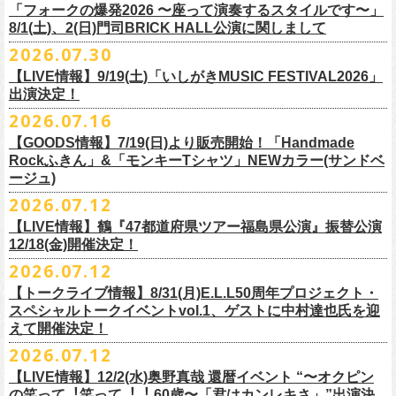
＠F.A.D YOKOHAMA 公演より販売開始致します。
「フォークの爆発2026 〜座って演奏するスタイルです〜」
8/1(土)、2(日)門司BRICK HALL公演に関しまして
こちらのグッズの売上全額を被災地復興など様々な支援を必要とされて
2026.07.30
令和8年熊本地震で被災された皆様には心よりお見舞い申し上げます
いる場所に寄付させていただきます。
【LIVE情報】9/19(土)「いしがきMUSIC FESTIVAL2026」
一日も早い復興、安全、安心が戻りますことを心よりお祈り申し上げま
支援金の寄付先、金額等につきましては、都度フラワーカンパニーズオ
出演決定！
す
フィシャルサイトにて改めてご報告致します。
2026.07.16
今週末8/1(土)、2(日)門司BRICK HALLにて予定しております「フォーク
皆さまのご安全と心身のご健康、被災地の一日も早い復旧・復興を心よ
【GOODS情報】7/19(日)より販売開始！「Handmade
の爆発2026 〜座って演奏するスタイルです〜」公演に関しまして、
Rockふきん」&「モンキーTシャツ」NEWカラー(サンドベ
りお祈り申し上げます。
本日現在開催させていただく予定です。
ージュ)
2026.07.12
7/19(日)「フォークの爆発2026 〜座って演奏するスタイルです〜」＠有
まだ九州地方では余震が続き、交通機関が麻痺している状況を鑑み、
【LIVE情報】鶴『47都道府県ツアー福島県公演』振替公演
楽町I’M A SHOW 公演より、またまたNEWグッズが登場！
もしチケットをお持ちの方で今回の公演へのご来場が難しい方につきま
12/18(金)開催決定！
エプロンからスタートした新たな企画「Handmade Rock」シリーズ第二
して、
2026.07.12
弾、「Handmade Rockふきん」の販売が決定！
そのまま未使用のチケットをお持ちいただけましたら、
延期となっておりました鶴『47都道府県ツアー福島県公演』の振替公演
そして、絶賛販売中の「モンキーTシャツ」にサンドベージュのボディに
【トークライブ情報】8/31(月)E.L.L50周年プロジェクト・
1年間（2027年8月まで）九州地方で今後発表されるワンマンツアー、ラ
が決定しました。
グリーンのプリントが夏らしいNEWカラーが追加！
スペシャルトークイベントvol.1、ゲストに中村達也氏を迎
イブで有効とさせていただきます。
合わせて、
振替公演にご来場が難しい方へ、
払い戻しのご案内もござい
ぜひチェックしてくださいね！
えて開催決定！
手続きなどは特にありませんが、入場整理番号のみ無効となりますこと
ますので、以下ご確認をお願い致します。
2026.07.12
（入場順最後のご案内となりますこと）、
何卒ご了承いただけますと幸いです。
＜延期日程＞
【LIVE情報】12/2(水)奥野真哉 還暦イベント “〜オクピン
■2026年4月19日（日） 鶴 5周⽬の47都道府県ツアー「鶴フェスへの道」
の笑って︕笑って︕︕ 60歳〜「君はカンレキさ」”出演決