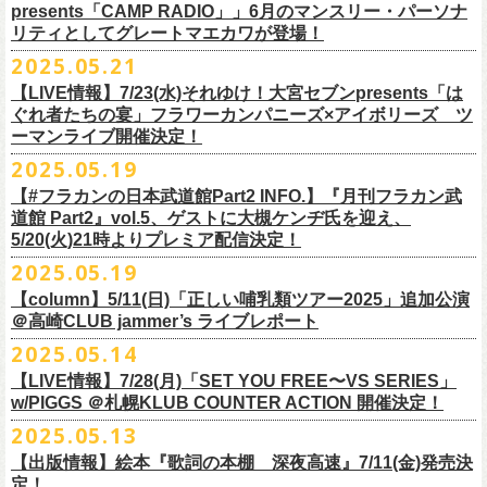
ネクストロード 03-5114-7444 (平日14～18時)
ム未収録集〜』を7月9日にリリースすることが決定！
https://www.youtube.com/watch?
v=kTtAgK2Iq4A&t=2345s
presents「CAMP RADIO」」6月のマンスリー・パーソナ
ての⼤切な曲がたくさんあると思います。
※宛名入れはひらがなのみとなります。（日付やメッセージ、イラスト
こちらの商品は受注生産販売となります（公演当日の販売は未定）。
合わせてお見逃しなく！
チケット料金：¥5,200(税込/整理番号付/
ドリンク代別途要)
全19曲75分、フルに収録された、これぞ真のとっておきの企画盤です。
リティとしてグレートマエカワが登場！
何より、メンバーにとっては全ての曲が⼤切な曲で、⼀年中⾏なってい
等は不可）
※全公演、高校生以下は当日¥2,000 キャッシュバック(当日年齢を証明で
どうぞお楽しみに！
■vol.2
るライブでは新旧問わず並列でセットリストに組み込まれ、今も⽣き続
※イベントの撮影・録音・録画（ライブ機能や画面録画含む）は一切禁
2025.05.21
今回3サイズをご用意（※写真 :鈴木圭介、グレートマエカワ S着用/ 竹安
＜番組情報＞
9月28日(日)岩手県盛岡市盛岡城跡公園を中心に開催される「いしがき
ラジオNikkei第１にて毎週木曜日21:30～22:10放
送「LOGOS
きるもの(学生証、
保険証など)のご提示が必要となります)
ゲスト：Hump Back
けています。
止とさせていただきます。
堅一 M着用/ミスター小西 L着用）、
『月刊フラカン武道館 Part2』
9月11日(木)、12日(金)＠仙台GIGSで開催されるスピッツ主催「ロックの
【LIVE情報】7/23(水)それゆけ！大宮セブンpresents「は
MUSIC FESTIVAL2025」にフラワーカンパニーズの出演が決定！
presents「CAMP RADIO」、
一般チケット発売日：
◎商品詳細
https://www.youtube.com/watch?
v=6XTayyWwFP0&t=6s
この全ての曲たちを改めてたくさんの⼈に知ってほしい、そんな気持ち
※整理番号での入場を予定しております。変更になる場合も御座います
前ポケット/背中部分にフラカンの日本武道館仕様のオリジナルタグ付
◾️vol.6
ほそ道2025」にフラワーカンパニーズの出演が決定！
ぐれ者たちの宴」フラワーカンパニーズ×アイボリーズ ツ
6月のマンスリー・パーソナリティをグレートマエカワが務めます ！
10/25〜12/22公演＞8月30日(土)
タイトル：HESOKURI ～オリジナルアルバム未収録集～
も込めて、
ので、予めご了承ください。
き、
ゲスト：TOSHI-LOW（BRAHMAN）
ーマンライブ開催決定！
フラワーカンパニーズの出演日は9月12日(金)になります。
チケットオフィシャル１次先行も本日よりSTART！
5月5 週目SPと6 月1週目、2週目の3本で豪華ゲストをお招きしお届けい
1/17〜3/14公演＞10月18日(土)
発売日：2025年7月9日
■vol.3
今回5名のライターさんと、四星球・北島康雄さんにご協⼒いただき、全
さらに、別途フラカンオリジナルデザインの布パッチをお付けします。
6月18日(水)21:00〜プレミア配信
2025.05.19
詳細は下記をチェック！
今年もやります！怒髪天との恒例”ジャンピング乾杯TOUR”！
たします。
品番：DQCL-3946
ゲスト：根本要（スターダスト☆レビュー）
曲レビュー企画を⾏うことになりました。
【対象商品】
（布パッチのデザインは後日！お楽しみに）。
本番URL：
https://youtu.be/Z9wrtIqELqE
5月31日(土)正午より、チケット先行受付もスタート！（〜6月10日
https://eplus.jp/ishigaki-fes/
今年は趣向を変えて、アコースティック＆トークコンサートで京都、甲
【#フラカンの日本武道館Part2 INFO.】『月刊フラカン武
価格：￥3,300(税込)
https://www.youtube.com/watch?
v=OMoBtAjSn-w
発売日：2025年7月11日(金)
(火)23:59まで）
府、松本にて開催決定！
道館 Part2』vol.5、ゲストに大槻ケンヂ氏を迎え、
収録楽曲：
「フラカンの音楽目録」reviewer
タイトル：歌詞（うた）の本棚 『深夜高速』
＊＊＊＊＊＊＊＊＊＊＊＊＊＊＊
＊アーカイブ配信中！
どうぞ、お見逃しなく！
◎「いしがきMUSIC FESTIVAL2025」
5/20(火)21時よりプレミア配信決定！
◎ラジオNikkei第１毎木21:30～22:10放
送
01. プライマル。
■vol.4：山里亮太（南海キャンディーズ）
天野史彬（ライター）
鈴木 圭介(著)/丹下 京子(絵)
事前販売受注期間：2025年6月28日(土)12:00〜7月20日(日)23:59まで
◾️vol.0 番組スタート直前スペシャル
日時：2025年9月28日(日)
本日よりHP先行も受付スタート！ぜひお早めに〜
「LOGOS presents「CAMP RADIO」」
2025.05.19
02. ハートのレース
https://youtube.com/live/_ipE-
Na37yY
大西健斗（ライター/SPICE編集部）
価格：￥2,200（税込）
受注受付url：web shop「ニワトリ堂」
ゲスト：スキマスイッチ
☆オフィシャル先行：5月31日（土）正午12:00〜6月10日（火）23:59
場所：岩手県盛岡市盛岡城跡公園を中心に開催
https://campradio.jp/
03．友達100万人
川上きくえ（ライター）
【column】5/11(日)「正しい哺乳類ツアー2025」追加公演
ISBN：9784845643035
https://flowercompanyzinc.stores.jp/
https://www.youtube.com/watch?v=BR4CmNuGCLg&t=28s
https://w.pia.jp/s/hosomichiofrock25of/
OFFICIAL SITE：
https://www.ishigaki-fes.jp/
☆HP先行
]10月19日（日）大阪城音楽堂にて開催される「OYZ NO YAON」＃007
5/29（木） 21:30～22:10；ゲスト・木村“Q太郎”至さん（ローディー）
04．そら（この空はあの空につながっている）
■vol.5
＠高崎CLUB jammer’s ライブレポート
北島康雄（四星球）
※対象商品は当日会場にてスタッフからお渡し致します。
お届け予定：9月10日(水)前後を予定
#いしがき2025
受付URL：
https://eplus.jp/jktour2
025-hp/
〜オヤジを愛したスパイ〜
6/ 5（木） 21:30～22:10；ゲスト・桜井秀俊さん（真心ブラザーズ
）
05. 青い吐息のように
ゲスト：大槻ケンヂ（筋肉少女帯/特撮/オケミス）
鈴木淳史（ライター）
2025.05.14
※こちら受注生産の商品となり、公演当日の販売は現状未定となってお
◾️vol.1
◎「ロックのほそ道2025」
#いしがきミュージックフェスティバル
受付期間：2025/5/30（金）21:00〜6/8（日）2
3:59
にフラワーカンパニーズの出演が決定！
※リピート放送：19日（木）21:30～22:10
06．セミ・ロング
https://www.youtube.com/watch?
v=1EMet2dx9d4
兵庫慎司（ライター）
【ローソンチケット】
ります。
ゲスト：加藤ひさし、古市コータロー（THE COLLECTORS）
日時：2025年9月12日(金) 17：15／18：00
【LIVE情報】7/28(月)「SET YOU FREE〜VS SERIES」
購入枚数制限：お1人様1公演につき4枚まで
6/12（木） 21:30～22:10；ゲスト・フミさん（POLYSICS） ※リピー
07. 天の神さまの言うとおり
ご購入はコチラから＞＞
購入を希望される方は事前販売受注期間内にてご注文ください。
https://www.youtube.com/watch?v=kTtAgK2Iq4A&t=2345s
会場：仙台GIGS
w/PIGGS ＠札幌KLUB COUNTER ACTION 開催決定！
只今から先行受付も開始！お申し込みはコチラ〜
ト：26日（木）21:30～22:10
08. スターな男
■vol.6
本日6/20(金)より「
フラカンの音楽目録」
と付したInstagramのオリジナ
※受付開始までにURL表示致します※
＊＊＊＊＊＊＊＊＊＊＊＊＊＊＊
出演：キタニタツヤ/SPITZ/フラワーカンパニーズ/Laura day
2025.05.13
◎「ジャンピング乾杯TOUR 2025 “山あり谷あり歌声一座のアコースティ
https://eplus.jp/ynks/
09．アンテな
ゲスト：TOSHI-LOW（BRAHMAN）
ルアカウントにて随時公開していきます！
喜多方、東京、松阪、福山の４箇所を回る、
フラワーカンパニーズの恒
■vol.2
romance（五十音順）
ック＆トークコンサート”」
＊発券手数料がお得
＊Radikoの「RN」にて全国でお聴きいただけます。
10. ザッツオーライ
【出版情報】絵本『歌詞の本棚 深夜高速』7/11(金)発売決
https://youtu.be/Z9wrtIqELqE
例アコースティック企画「
フォーク
の
爆発
2025 ～座って演奏するスタイ
※イベントチケットは、電子チケットでのお引き取りとなります。
テレビ埼玉の人気番組「それゆけ！大宮セブン」から誕生した芸人バン
◎「フラカンのオーバーオール」*オリジナル布パッチ付き
ゲスト：Hump Back
料金：1Fスタンディング／2F指定席/2F後方スタンディング ￥7,500-
10/17(金)名古屋DIAMOND HALLにて、フラワーカンパニーズ
9月4日(木)京都・磔磔 18:30/19:00 （問）清水音泉 06-6357-3666 (平日
＊全国LOGOSショップ店内でも放送されます。
11. 夜汽車のブルース
定！