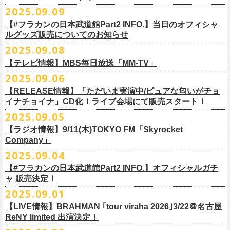
DJやついいちろう
Secret Artist：*後日発表
問い合わせ／SOGO TOKYO 03-3405-9999
2025.09.09
11月15日(土) 福井CHOP 16:30/17:00
■9月13日(土)19:00〜20:00 Inter FM「LOVE ON MUSIC」
Name the Night
Guest Artist : 鈴木圭介 (フラワーカンパニーズ)
11月16日(日) 神戸VARIT. 15:30/16:00
【#フラカンの日本武道館Part2 INFO.】当日のオフィシャ
＊鈴木圭介、グレートマエカワ生出演
ハモニカクリームズ
MC ：矢野きよ実
11月29日(土) 名古屋E.L.L 16:30/17:00
ルグッズ販売についてのお知らせ
https://www.interfm.co.jp/loveonmusic/
雅轟太鼓
料金：全席指定 ／ 前売 ￥6,500‐ 当日 ￥7,000‐ 入場時ドリンク代￥600-
11月30日(日) 静岡サナッシュ 15:30/16:00
2025.09.08
別途必要
9月20日(土)フラカンの日本武道館公演当日のグッズ販売ついてのお知ら
12月6日(土) 宇都宮HEAVEN’S ROCK VJ-2 16:30/17:00
◆お笑いステージ◆
チケット発売：2025年10月15日(水) 正午～
【テレビ情報】MBS毎日放送「MM-TV」
せです。
12月7日(日) 水戸LIGHT HOUSE 15:30/16:00
ですよ。
チケット受付：チケットぴあ Ｐコード 311-504
2025.09.06
12月13日(土) 盛岡CLUB CHANGE WAVE 16:30/17:00
■
9月8
日(月)27:20〜
MBS毎日放送「MM-TV」
ヨネダ2000
イープラス
https://eplus.jp/minnano-xmas/
☆グッズ販売：12:00〜予定（準備状況により、
少々お待ちいただく場合
本日開催された「フラカンの日本武道館 Part2 〜超・今が旬〜」こちら
12月14日(日) 弘前KEEP THE BEAT 15:30/16:00
【RELEASE情報】「ただいま実演中/ピュアな匂いがチョ
＊グレートマエカワ インタビューOA
================================================
お問合せ：並矢株式会社 052-683-5885 （平日10時から17時）
がございます）
のライブの模様がU-NEXTにて独占ライブ配信されることが決定！
イナチョイナ」CD化！ライブ会場にて販売スタート！
12月21日(日) 京都磔磔 15:30/16:00
◎「ドラデラ2025 爽やかアクキー」
※
リピート放送；
9/11(木)、9/12(金)、9/14(日)
☆ご購入商品を入れる袋のご用意はございませんので、
みなさまの方で
詳細は後日発表致します。
12月22日(月) 京都磔磔 18:30/19:00
2025.09.05
価格：800円(税込)
https://www.mbs.jp/mmtv/
文・天野史彬 写真：新保勇樹
ご準備をお願い致します
昨日開催しました「フラカンの日本武道館 Part2 〜超・今が旬〜」にて
2026年
サイズ：85 × 40ｍｍ
#MMTV_mbs
【ラジオ情報】9/11(木)TOKYO FM「Skyrocket
どうぞお楽しみに！
オフィシャルグッズを購入いただきありがとうございました。
1月17日(土) 長野CLUB JUNK BOX 16:30/17:00
Company」
▼
＊「フラカンの日本武道館 Part2 オフィシャルグッズ」につきまして
一部の商品を事後通販させていただくことが決定しました。
1月18日(日) 千葉LOOK 15:30/16:00
ーーーーーーーーーーーーーー
2025年９月20日、フラワーカンパニーズが10年ぶりとなる日本武道館ワ
2025.09.04
現金に加え、各種キャッシュレス決済もご利用いただけます。
対応ブ
1月24日(土) 高知X-pt. 16:30/17:00
■9月11日(木)17:00〜20:00 TOKYO FM「Skyrocket Company」
ンマン公演「フラカンの日本武道館Part2 〜超・今が旬〜」を開催した。
ランドは下記画像をご確認ください
商品を買い逃した方、追加で買いたいなという方、ぜひご利用くださ
【#フラカンの日本武道館Part2 INFO.】オフィシャルガチ
1月25日(日) 広島SECOND CRUTCH 15:30/16:00
＊鈴木圭介、グレートマエカワ 生出演
☆フラワーカンパニーズ presents 「DRAGON DELUXE 2025〜特別
熟練の凄みと、消えることのないみずみずしさを兼ね備えた演奏。派手
ャ 販売決定！
い。
1月27日(火) 四日市CLUB CHAOS 18:30/19:00
https://www.tfm.co.jp/sky/
編〜」【俺たちのザ・ベストテンPart2】
になり過ぎず、かと言ってストイックにもなり過ぎず。躍動するバンド
◎「チョイナチョイナTシャツ」
2025.09.01
1月31日(土) 札幌近松 16:30/17:00
日時：10月17日(金) Open 18:15 / Start 19:00
と楽曲の世界観を彩り、会場を鮮やかに彩った演出。ダブルアンコール
2025年9月20日(土)開催、フラワーカンパニーズ日本武道館ワンマンライ
価格：￥3,500（税込）
【 受付URL 】
2月4日(水) 下北沢シェルター 18:30/19:00
会場：名古屋DIAMOND HALL
【LIVE情報】BRAHMAN ｢tour viraha 2026｣3/22＠名古屋
までの全26曲、この10年間でリリースされてきた楽曲を中心としたリア
ブ「フラカンの日本武道館 Part2 〜超・今が旬〜」公演当日のオフィシ
ボディカラー：バニラ, グレイッシュパープル
https://capitalradioone.jp/
SHOP/387158/list.html
2月14日(土) 大阪バナナホール 16:30/17:00
ReNY limited 出演決定！
出演：
ルタイム感のあるセットリスト。すべてが「完璧だ！」と感嘆してしま
ャルグッズエリアにオフィシャルガチャが登場！
素材 ： 綿100％
2月15日(日) 岡山ペパーランド 15:30/16:00
フラワーカンパニーズ