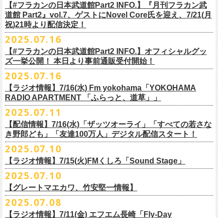
開中のフラカンの楽曲全曲レビュー企画「
フラカンの音楽目録」でボー
ください
◎｢802 Jungle Attack Vol.6 -フラカン武道館壮行会-｣
チケット発売日：9月27日(土)
【#フラカンの日本武道館Part2 INFO.】『月刊フラカン武
【お問い合わせ】
YOKOHAMA
1月17日(土) 長野CLUB JUNK BOX 16:30/17:00
ゲスト：TOSHI-LOW（BRAHMAN）
※上記サイズはあくまでも目安の寸法です
6 夜空の太陽
カル・
北島康雄をプロのライター陣に交じってreviewerに抜擢す
るなど、
https://www.tfm.co.jp/manyuki/
日時：9月2日(火)18:15 OPEN / 18:45 START
道館 Part2』vol.7、ゲストにNovel Core氏を迎え、7/21(月
プレイガイド：
SLUSH-PILE. 03-6451-0554
配信日時：8月24日（日）16:00 START（10分前より準備開始）
1月18日(日) 千葉LOOK 15:30/16:00
https://youtu.be/Z9wrtIqELqE
mc
四星球に対しての信頼度が絶大なフラカンメンバー。
とにかくお互いへ
祝)21時より配信決定！
会場：大阪 GORILLA HALL OSAKA
https://eplus.jp/sf/detail/
4383810001-P0030001
視聴URL：
https://live.nicovideo.
jp/watch/lv348512764
1月24日(土) 高知X-pt. 16:30/17:00
7 馬鹿の最高
の思いが溢れる1時間！
出演：
2025.07.16
＊本ライブの一部はプレミアム会員限定視聴となります。
1月25日(日) 広島SECOND CRUTCH 15:30/16:00
■vol.7
8 最高の夏
フラワーカンパニーズ
＊
全編視聴をご希望のかたはプレミアム会員にご登録（月額790円）をお
【#フラカンの日本武道館Part2 INFO.】オフィシャルグッ
1月27日(火) 四日市CLUB CHAOS 18:30/19:00
ゲスト：Novel Core
9 友達100万人
8月20日(水)21:00よりプレミア配信されます。
Conton Candy
願い致しま
す。
ズ一挙公開！ 本日より事前通販受付開始！
1月31日(土) 札幌近松 16:30/17:00
https://www.youtube.com/watch?
v=I8Zw-h9Anxg
10 ミント
TOSHI-LOW
＊タイムシフト視聴期間：2025年9月7日まで
2月4日(水) 下北沢シェルター 18:30/19:00
2025.07.16
11 ハイエース
開催を約１ヶ月後に控えたフラカンの日本武道館公演のチケットは
絶賛
ヒグチアイ
本番組はプレミアム会員の方ならタイムシフト視聴期間中に何度で
も、
2月14日(土) 大阪バナナホール 16:30/17:00
■vol.8
12 深夜高速
発売中！
【ラジオ情報】7/16(水) Fm yokohama「YOKOHAMA
MC：加藤真樹子（#FM802）
放送終了後に視聴することができます。 一般会員の方の場合は事前予約
2月15日(日) 岡山ペパーランド 15:30/16:00
ゲスト：四星球
mc
RADIO APARTMENT 「ふらっと、道草」」
合わせてお見逃しなく！
チケット発売スタート！
をする事で期間内にタイムシフト視
聴が可能ですが、リアルタイム視聴
2月21日(土) 別府Copper Raven 16:30/17:00
https://www.youtube.com/watch?
v=kVfyzG-tjOs
13 履歴書
2025.07.11
▼詳細はこちら
の際と同様、
全編の視聴にはプレミアム会員への加入が必要になりま
■7/16(水)22:00
～
23:30 Fm yokohama「YOKOHAMA RADIO
2月22日(日) 福岡CB 15:30/16:00
14 感情七号線
https://funky802.com/site/pickup_detail/7941
【配信情報】7/16(水)「ザッツオーライ」「すべての若さな
す。
APARTMENT
「ふらっと、道草」」
2月24日(火) 豊橋Club KNOT 18:30/19:00
15 星のブルペン
＜番組情報＞
き野郎ども」「友達100万人」デジタル配信スタート！
DJ:NakamuraEmi
2月28日(土) 新潟GOLDEN PIGGS BLACK 16:30/17:00
16 日々のあぶく
『月刊フラカン武道館 Part2』
ーーーーーーーーーーーーーーーーーーーーーーーーーーー
2025.07.10
https://www.fmyokohama.co.jp/
program/yra_furatto_michikusa
3月1日(日) 金沢AZ 15:30/16:00
17 虹の雨あがり
■vol.8
「HESOKURI」に収録「ザッツオーライ」「すべての若さなき野郎ど
◎「横浜ストーリー 〜武道館前の一撃〜」
＊鈴木圭介、グレートマエカワ コメントOA
3月7日(土) HEAVEN’S ROCKさいたま新都心 16:30/17:00
mc
【ラジオ情報】7/15(火)FMくしろ「Sound Stage」
7/23(水)よりSpotifyでフラワーカンパニーズのプレイリスト企画がスター
ゲスト：四星球
も」「友達100万人」が、7/16(水)より各音楽サービスにてデジタル配信
日時：8月24日(日)Open 15:30 / Start 16:00
3月14日(土) 仙台darwin 16:30/17:00
18 行ってきまーす
ト！
8月20日(水)21:00〜配信
スタート！
2025.07.10
会場：神奈川・F.A.D YOKOHAMA
■7月15日(金) 19:00〜 FMくしろ「Sound Stage」
19 ラッコ！ラッコ！ラッコ
本番URL：
同日リリースの新曲「ただいま実演中 / ピュアな匂いがチョイナチョイ
https://www.youtube.com/
watch?v=kVfyzG-tjOs
【グレートマエカワ、竹安堅一情報】
会場チケット：完売
＊鈴木圭介、グレートマエカワ コメントOA！
チケット料金：¥5,200(税込/整理番号付/
ドリンク代別途要)
20 人は人
①特設サイト
https://flowercompanyz.mixlist.app/
にて10曲をセレクトし
ナ」と合わせて、プリアドプリセーブが可能です。
※再放送：7月18日(金)15:00〜
2025.07.08
※全公演、高校生以下は当日¥2,000 キャッシュバック(当日年齢を証明で
21 最後にゃなんとかなるだろう
てプレイリストを作成
＊アーカイブ配信中！
ぜひお楽しみください！
きるもの(学生証、
保険証など)のご提示が必要となります)
富山MAIRO 25周年記念ライブにフラワーカンパニーズの出演が決定！
22 白眼充血絶叫楽団
【ラジオ情報】7/11(金) エフエム長崎「Fly-Day
②
#フラカンプレイリスト
をつけてXでシェア
■vol.0 番組スタート直前スペシャル