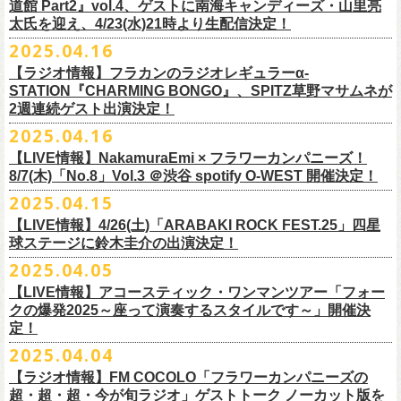
道館 Part2』vol.4、ゲストに南海キャンディーズ・山里亮
問い合わせ：松阪M’AXA
・近隣店舗・近隣の施設・お客様へご迷惑となりますので、施設内外・
12月6日(土) 宇都宮HEAVEN’S ROCK VJ-2 16:30/17:00
◎TALK LIVE「ハルキとジョーとベースと猫と〜グレートなゲストと共
プレGOODS第四弾となる「フラカンの日本武道館 Part2 pre フェイスタ
のライブ、本編の最後に演奏された“東京タワー”のポエトリー調の部分
で開催される「ADAM at presents ADAM FEST2025 supported by
文に氏名、住所、貼っていただく（置いていただく）場所（できました
太氏を迎え、4/23(水)21時より生配信決定！
著者プロフィール
会場内外でのアーティストの入待ち、出待ち等の待機行為はご遠慮下さ
12月7日(日) 水戸LIGHT HOUSE 15:30/16:00
に〜」
オル」が完成！
で、体をぐっと鈴木圭介がいる方に向けて、まるで鈴木の呼吸を深く感
Recruiting Management」にフラワーカンパニーズの出演が決定！
ら具体的に）、必要数（ポスター、フライヤーそれぞれ）、意気込みな
丹下京子（たんげ きょうこ）
2025.04.16
・8月3日(日)
い。
12月13日(土) 盛岡CLUB CHANGE WAVE 16:30/17:00
【出演】
また、ラバーバンドの新色「パープル × ブルー」も登場！
じ取るようにギターを弾く竹安堅一の姿を見ながら、やはり僕は「うた
◎ムジカジャポニカ19th後の祭スペシャル！『ムジカの渇望2025～うつ
フラワーカンパニーズは7月12日(土)の出演となります。
どメッセージを書いて下記アドレス宛てご応募ください。
名古屋生まれ名古屋育ち。愛知県立芸術大学デザイン科卒業。
峰岸塾修
会場：広島・福山grandsoulcafe Guns’
・受付終了した場合は当HPでお知らせさせていただくため、受付状況確
12月14日(日) 弘前KEEP THE BEAT 15:30/16:00
ヒライハルキ(The Birthday)
4/19(土)「正しい哺乳類ツアー2025」＠広島CLUB QUATTRO 公演より販
とは不思議なものだ。演奏という行為は不思議なものだ」と感じた。
みようこ&Yokoloco Band！2days』
【ラジオ情報】フラカンのラジオレギュラーα-
どうぞお楽しみに！
了。TIS会員。
TVCMプランナー兼イラストレーターを20年ほど続け、
そ
時間：Open 15:30 / Start 16:00
認のためのお電話でのお問い合わせは固くお断りいたします。
12月21日(日) 京都磔磔 15:30/16:00
ナガイケジョー(SCOOBIE DO)
売開始いたします。
STATION『CHARMING BONGO』、SPITZ草野マサムネが
いちにちめ〜8/19(火)
2020年開催した「フラカンの横浜アリーナ」から続く＜フラカンの横浜
の後フリーランスに。雑誌『イラストレーション』（玄光社）
The
チケット料金：前売 ¥5,500（税込／全自由・整理番号付／ドリンク代別
・イベントチケットの分配、転売、複製、譲渡、偽造行為は一切禁止と
12月22日(月) 京都磔磔 18:30/19:00
2週連続ゲスト出演決定！
ゲスト : グレートマエカワ(フラワーカンパニーズ)
高崎CLUB Jammer’sは中央銀座と呼ばれるアーケード街の先端にあるラ
https://t.livepocket.jp/e/musica819
◎「ADAM at presents ADAM FEST2025 supported by Recruiting
ストーリー＞シリーズ、
◎【２回目もみんなでつくろう「フラカンの日本武道館
Choice入選 （和田誠選）、『HBファイルコンペ』藤枝リュウジ特別賞、
途要）
させていただきます。それらの行為が発覚した場合は無効とさせていた
2026年
【日程】2025年7月9日(水)
イブハウスで、外観も内装も、昔のアメリカ映画に出てくるバーのよう
4/25~19時発売
2025.04.16
Management」
今年は「〜武道館前の一撃〜」というサブタイトルを付し、
7/25(金)〜7/27(日)＠
北海道釧路市幸町緑地・耐震岸壁 特設ステージにて
Part2」
『
講談社出版文化賞』さしえ賞、『TIS公募展』入選など。新聞、
書籍、
一般チケット発売日：5月25日(日)
だき、入場をお断りいたします。
1月17日(土) 長野CLUB JUNK BOX 16:30/17:00
【会場】三軒茶屋GrapeFruitMoon (
http://grapefruit-moon.com/
)
なレトロな雰囲気の空間である。開場時間の前から、入り口前にはライ
ふつかめ〜8/20(水)
日時：7月12日(土)7月13日(日) 開場10:30 開演11:30 ※フラワーカンパ
8/24(日)F.A.D YOKOHAMAにて開催することが決定！
開催される「SET YOU FREE IN KUSHIRO KIRI FESTIVAL 2025」 に
【LIVE情報】NakamuraEmi × フラワーカンパニーズ！
雑誌、パッケージ、広告、
webなど幅広いジャンルで活動中。俳句、落
今年結成20周年を迎えるThe Birthdayがクラブクアトロ4会場を廻るツア
プレイガイド：
・対象商品の営利・転売目的でのご購入は禁止しております。またイベ
1月18日(日) 千葉LOOK 15:30/16:00
“ポスター＆フライヤー大作戦～日本全国宣伝隊員大募集
【時間】OPEN18:30/START19:15
ブを待つ人だかりができていた。開演時間になり、まずステージ上にグ
https://t.livepocket.jp/e/musica820
ニーズの出演は7/12のみ
9/20(土)「フラカンの日本武道館 Part2 〜超・今が旬〜」まで１ヶ月を切
8/7(木)「No.8」Vol.3 ＠渋谷 spotify O-WEST 開催決定！
フラワーカンパニーズの出演が決定！
語、音楽、
海外ドラマが好き。
ー『Quattro×Quattro Tour’25』を開催、
イープラス
ント参加後、フリーマーケットサイト、フリマアプリ、インターネット
1月24日(土) 高知X-pt. 16:30/17:00
【料金】
今年1月より月１配信しているYouTube番組『月刊フラカン武道館
レートマエカワ、ミスター小西、竹安堅一が登場。そして少し間を鈴木
4/25~20時発売
～】
会場：静岡県浜松市浜名湖ガーデンパーク 屋外ステージ
ったタイミングでのワンマンライブ、どうぞお楽しみに！
フラカンは7/26(土)”フラカン武道館応援企画 IN KIRIFES”に出演致しま
2025.04.15
9/10(水)＠名古屋CLUB QUATTRO公演にフラワーカンパニーズの出演が
チケットぴあ
オークション等での売買、買取サービスのご利用も固く禁止いたしま
1月25日(日) 広島SECOND CRUTCH 15:30/16:00
・入場チケット￥3500(+DRINK)
Part2』、今月5回目のゲストとして、大槻ケンヂ氏の出演が決定！
圭介が姿を現し、ライブがはじまる。1曲目は『正しい哺乳類』の曲順と
開場 18:30 / 開演 19:30 前売 5000円 / 当日 5500円 （ドリンク代別途）
チケット：入場無料
※お渡しするポスターのサイズはB3サイズ、フライヤーはB5サイズを予
す。
決定しました！
【LIVE情報】4/26(土)「ARABAKI ROCK FEST.25」四星
ローチケ
す。
1月27日(火) 四日市CLUB CHAOS 18:30/19:00
【予約&チケット】
同じく“ ラッコ！ラッコ！ラッコ！”。 エネルギッシュなバンドの演奏
※着席・自由・立ち見 (整理番号あり)
問い合わせ：株式会社ジェイルハウス TEL052-936-6041
◎「横浜ストーリー 〜武道館前の一撃〜」
定しております
球ステージに鈴木圭介の出演決定！
問い合わせ：キャンディー・プロモーション
・イベントチケットの再発行はいたしませんのでご注意ください。
1月31日(土) 札幌近松 16:30/17:00
■入場チケット予約URL :
https://tiget.net/events/398505
番組スタート直前スペシャルのvol.0としてスキマスイッチ、第１回目の
と、それまで会場にたぎっていたソワソワとした熱気がぶつかり、パー
その他詳細：
日時：8月24日(日)Open 15:30 / Start 16:00
◎
「SET YOU FREE IN KUSHIRO KIRI FESTIVAL 2025」
一般発売に先がけ、チケットオフィシャル先行受付が本日よりスター
・都合により、内容等の変更・イベント中止となる場合がございますの
2月4日(水) 下北沢シェルター 18:30/19:00
2025.04.05
[予約受付開始 : 5/9(金)21:00〜]
ゲストとしてTHE COLLECTORSの加藤ひさしさん(vo)と古市コータロー
ンッ！と弾けるような盛り上がりでライブは幕を開けた。続けて “アイデ
◎8/18（月）名古屋得三
公式サイト：
http://www.adamfest.com/
会場：神奈川・F.A.D YOKOHAMA
募集期間：2025年5月10日(土)〜 在庫がなくなりましましたら募集を終了
日程：
7月26日(土)
ト。
全公演共通：高校生以下は当日¥2,000キャッシュバック（
当日年齢を証
で予めご了承ください。
2月14日(土) 大阪バナナホール 16:30/17:00
☆別途1ドリンクオーダー
さん(g)、第２回目にHump Back、第３回目はスターダスト☆レビューの
ンティティ”。《ラッコ ラッコ ラッコ》とか《プカプカプーカ》といった
うつみようこ & YOKOLOCO BAND
【LIVE情報】アコースティック・ワンマンツアー「フォー
チケット料金：前売 ¥5,200(税込/整理番号付/ドリンク代別途要)
させていただきます
会場：
北海道釧路市幸町緑地・耐震岸壁 特設ステージ
お見逃しなく！！
明できるもの（学生証、保険証など）
のご提示が必要となります）
・安全面、警備強化の一環と致しまして、ボディチェックを実施させて
2月15日(日) 岡山ペパーランド 15:30/16:00
☆整理番号順入場
根本要さん、そして第４回目は南海キャンディーズの山里亮太さんをを
シンプルな言葉を連呼していた“ ラッコ！ラッコ！ラッコ！”とは打って変
[うつみようこ (vo.g)竹安堅一(g)オクノシンヤ(key)
クの爆発2025～座って演奏するスタイルです～」開催決
前売￥5,200（税込、ドリンク代別、オールスタンディング）
応募方法：メールにて、アドレス＜
flowerotegami@gmail.com
＞宛に以
出演：フラワーカンパニーズ、THE NEAT BEATS、PIGGS
いただく場合がきます。ご了承ください。
2月21日(土) 別府Copper Ravens 16:30/17:00
☆お一人様2枚まで
お招きしお届けしてきた今番組（全回アーカイブ配信中）、第５回目と
わり、鈴木のボーカルはぼそぼそとした独り言のような落ち着いたトー
定！
グレートマエカワ(b)クハラカズユキ(ds)]
※高校生以下は当日￥2,000キャッシュバック （当日年齢を証明できるも
下をご記入の上、ご応募ください
そのほか詳細：KUSHIRO KIRI FESTIVAL公式
◎The Birthday (クハラカズユキ, ヒライハルキ, フジイケンジ)
・当日メディアによる取材が入り、映り込み等がある場合がございま
2月22日(日) 福岡CB 15:30/16:00
【ご注意】
なる今回のゲストは、筋肉少女帯や特撮のボーカルで、作家としても活
ンへ。しかし曲が進むにつれ、徐々に力強さを増していく演奏やコーラ
18:30open 19:30start
大阪千日前ユニバースにてジャンピング乾杯トークショー開催！
2025.04.04
の(学生証、保険証など)のご提示が必要となります）
（上記アドレスからの返信が届くよう、設定のご確認を必ずお願い致し
HP
https://www.kushirokirifestiva
l.com/
『Quattro×Quattro Tour’25』
す。予めご了承ください。
2月24日(火) 豊橋Club KNOT 18:30/19:00
※お客様へのお願い
躍する大槻ケンヂさんを招聘。
スに合わせて、観客たちの拳も突き上がっている。さらに“ラー・ブルー
予約￥5,000 当日￥5,500
ライブ演奏はまったくありません。
一般発売日:6月29日(日)
ます）
【ラジオ情報】FM COCOLO「フラワーカンパニーズの
日時：2025年9月10日（水）Open 18:00 / Start 19:00
・イベント当日の撮影・録音・録画および、店内での飲食は一切禁止と
2月28日(土) 新潟GOLDEN PIGGS BLACK 16:30/17:00
近隣は住宅街となっておりますので集合時間直前にご来店ください。
常にフラカンを”若手”と評するオーケンさん、2度目の武道館ライブに向
ス”、“アメジスト”へと続く。“アメジスト”の《炊き立てのご飯の湯気の下
※4/20情報公開・予約開始
ネクストロード 03-5114-7444 (平日14～18時)
＝＝＝＝＝＝＝＝＝＝＝＝＝＝＝＝＝＝
超・超・超・今が旬ラジオ」ゲストトーク ノーカット版を
会場：名古屋CLUB QUATTRO