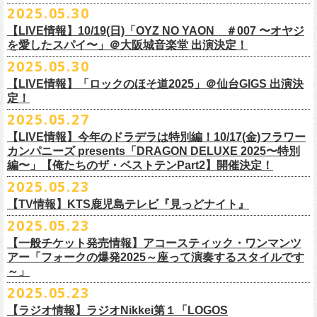
公演を直前に控えた9月3日(水)、
トークイベントを開催！
12月14日(日) 弘前KEEP THE BEAT 15:30/16:00
2025.05.30
7月21日(月祝)21:00より配信されます。
■内容：サイン会＋トークショー
泉 info@shimizuonsen.com
12月21日(日) 京都磔磔 15:30/16:00
8/24(日)F.A.D YOKOHAMAにて開催する「横浜ストーリー 〜武道館前の
【LIVE情報】10/19(日)「OYZ NO YAON ＃007 〜オヤジ
会場は登録有形文化財に指定されている京都・
紫
明
会館
にて、
2024年4月
12月22日(月) 京都磔磔 18:30/19:00
一撃〜」の一般チケットが本日6/29(日)10:00より発売開始！
フラカンの日本武道館公演のチケットは絶賛発売中。
を愛したスパイ〜」＠大阪城音楽堂 出演決定！
<イベント参加方法>
出演：子供バンド、怒髪天、フラワーカンパニーズ
よりスタートし今年2年目に突入した京都・α-
STATIONのフラワーカンパ
2026年
合わせてお見逃しなく！
電子チケットで対象商品をご予約ご購入いただいたお客様は先着にてイ
チケット料金：前売り オールスタンディング ￥6,900-（整理番号付/別途
10年ぶり2回目となる日本武道館公演『フラカンの日本武道館 Part2 〜
2025.05.30
ニーズのレギュラー番組「
CHARMING BONGO」の公開収録を兼ねて行
1月17日(土) 長野CLUB JUNK BOX 16:30/17:00
9/20(土)「フラカンの日本武道館 Part2 〜超・今が旬〜」まで１ヶ月を切
ベントにご参加いただけます。
ドリンク代）
超・今が旬〜』を開催するフラワーカンパニーズが、今年1月より月１配
われます。
【LIVE情報】「ロックのほそ道2025」＠仙台GIGS 出演決
1月18日(日) 千葉LOOK 15:30/16:00
ったタイミングでのワンマンライブ！
＜番組情報＞
※入場は整理番号順でのご入場となります
信のYouTube番組『月刊フラカン武道館 Part2』をスタート、6回目のゲ
定！
1月24日(土) 高知X-pt. 16:30/17:00
武道館とともに、お待ちしております
『月刊フラカン武道館 Part2』
※規定枚数に達し次第受付は終了させていただきますので予めご了承く
ストとして、TOSHI-LOW（BRAHMAN）の出演が決定！
◎『フラカンのチャーミングなトークライヴ in 京都 – public recording
2025.05.27
1月25日(日) 広島SECOND CRUTCH 15:30/16:00
■vol.7
ださい。
7/20(日)大阪公演追加チケット▼先着受付[e+]
on a radio program「CHARMING BONGO」-』
1月27日(火) 四日市CLUB CHAOS 18:30/19:00
◎「横浜ストーリー 〜武道館前の一撃〜」
ゲスト：Novel Core
【LIVE情報】今年のドラデラは特別編！10/17(金)フラワー
※ご購入されたご本人様のみご参加可能になります。分配や譲渡はでき
販売期間：7/1(⽕) 19:00 〜 7/19(⼟) 23:59
番組スタート直前スペシャルのvol.0としてスキマスイッチ、第１回目の
日時：2025年9月3日(水) OPEN 18:30 / START 19:00
1月31日(土) 札幌近松 16:30/17:00
日時：8月24日(日)Open 15:30 / Start 16:00
カンパニーズ presents「DRAGON DELUXE 2025〜特別
7月21日(月祝)21:00〜配信
ませんので、予めご了承ください。
https://eplus.jp/kodomoband/
ゲストとしてTHE COLLECTORSの加藤ひさし(vo)と古市コータロー(g)、
会場：京都・
紫
明
会館
2月4日(水) 下北沢シェルター 18:30/19:00
会場：神奈川・F.A.D YOKOHAMA
編〜」【俺たちのザ・ベストテンPart2】開催決定！
本番URL：
https://www.youtube.com/
watch?v=I8Zw-h9Anxg
フラワーカンパニーズが、
結成以来発表してきた楽曲を6人のreviewerた
※未就学児のお子様のご同伴をご希望の場合は、1名のみ同伴可能です。
第２回目にHump Back、第３回目はスターダスト☆レビューの根本要、
出演：フラワーカンパニーズ
2月14日(土) 大阪バナナホール 16:30/17:00
チケット料金：前売 ¥5,200(税込/整理番号付/ドリンク代別途要)
2025.05.23
ちによるレ
ビューとともに紹介する企画「フラカンの音楽目録」がスタ
ただし、座席のご用意はできませんので、同伴される方のお膝の上にお
第４回目は南海キャンディーズの山里亮太、そして第５回目は大槻ケン
入場料：1500円(税込/整理番号付自由席/
ドリンク代別途要)
2月15日(日) 岡山ペパーランド 15:30/16:00
前売￥5,200（税込、ドリンク代別、オールスタンディング）
ート！
座りいただきます。予めご了承ください。
ヂを招きお届けしてきた今番組（全回アーカイブ配信中）、第６回目と
【TV情報】KTS鹿児島テレビ『見っどナイト』
チケット発売日：6月29日(日)17:00〜
2月21日(土) 別府Copper Raven 16:30/17:00
※高校生以下は当日￥2,000キャッシュバック （当日年齢を証明できるも
＊アーカイブ配信中！
自他共に認めるライブマスターとして一年中ライブで全国を回りな
が
お席が必要な場合は、イベント参加券が必要です。
なる今回のゲストは、BRAHMANのボーカル・TOSHI-LOWを招聘。
プレイガイド：Live Pocket
https://t.livepocket.jp/e/flowercompanyz
2025.05.23
2月22日(日) 福岡CB 15:30/16:00
の(学生証、保険証など)のご提示が必要となります）
■vol.0 番組スタート直前スペシャル
■5月24日(土)25:15〜 25:45 KTS鹿児島テレビ『見っどナイト』
ら、コンスタントに楽曲を製作、新作を発表し、
今年1月には20枚目とな
▼詳細は下記ローソンチケットサイトをご確認ください。
9/20(土)開催「フラカンの日本武道館Part2 〜超・今が旬〜」グッズにつ
2月24日(火) 豊橋Club KNOT 18:30/19:00
一般発売日:6月29日(日)
【一般チケット発売情報】アコースティック・ワンマンツ
ゲスト：スキマスイッチ
https://www.kts-tv.co.jp/program/midnight/
るオリジナルアルバム『正しい哺乳類』
をリリース、これまで発表して
きまして、今回9/20までにお届け予定で、通販での事前販売受付（7月中
フラカン2度目の武道館開催を反対だと言い放つTOSHI-LOW、フラカン
アー「フォークの爆発2025～座って演奏するスタイルです
2月28日(土) 新潟GOLDEN PIGGS BLACK 16:30/17:00
プレイガイド：
フラワーカンパニーズがこれまでに発表した配信限定楽曲、数々のアー
https://www.youtube.com/watch?
v=BR4CmNuGCLg&t=28s
＊3/15(土)正しい哺乳類ツアー2025」＠鹿児島 SR HALL公演の模様が２
きた曲は300曲以上になります。
【特典会内容】
旬頃〜開始予定）を準備しております。
メンバーは番組終了までにTOSHI-LOWを納得させられるか?!
～」
3月1日(日) 金沢AZ 15:30/16:00
チケットぴあ
ティストトリビュート盤に参加した楽曲、シングル・カップリングに収
週にわたってオンエア！
その代表として 2004 年に誕⽣した「深夜⾼速」は、本当にたくさんの⽅
■トーク＆サイン参加券（1冊券）：トークショー＋サイン会
6月18日(水)21:00よりプレミア公開される。
3月7日(土) HEAVEN’S ROCKさいたま新都心 16:30/17:00
イープラス
録された楽曲など、現在入手困難となっているオリジナルアルバム未収
2025.05.23
■vol.1
にカバーしていただき、近年では CM にも起⽤されるなど、頼もしいフ
それに先がけた超先行販売として、フラカンのオリジナル・オーバーオ
3月14日(土) 仙台darwin 16:30/17:00
ローチケ
録楽曲をコンパイルした企画アルバム『HESOKURI ～オリジナルアルバ
ゲスト：加藤ひさし、古市コータロー(THE COLLECTORS)
ラカンの顔になってくれていますが、その他にも聴く⼈それぞれにとっ
※出演者との握手や接触はNGとさせて頂きます。
【ラジオ情報】ラジオNikkei第１「LOGOS
ールの販売が決定！
フラカンの日本武道館公演のチケットは絶賛発売中。