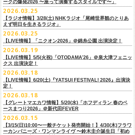
◎「レッツけんこう
タオル
」
ークの爆発2026 〜座って演奏するスタイルです〜」
一般チケット発売日：8月8日(土)
ミ蒸着袋入り(*どれになるかお楽しみスタイル）
☆HP先行：
会場：奄美大島＠ LIVE BOX MA・YASCO
価格：￥1,800 (税込)
2026.03.25
素材 ： 白アクリル , シリコンリング , ステンレス製カニカン
受付期間：4/16(木)12:00〜4/26(日)23:59
出演：フラワーカンパニーズ
カラー：ホワイト
サイズ ： （本体）40×28mm 厚み3mm
受付URL：
https://eplus.jp/jpk-tour26/
【ラジオ情報】3/28(土) NHKラジオ「尾崎世界観のとりあ
サンボマスター夏の東北７か所を廻るツアー「ロックンロール デスティ
オープニングアクトあり：ずぶ濡れブラザーズ
◎「レッツけんこうアンブレラチャーム」（ランダム）
イエローver.
サイズ：82cm × 34cm
えず明日を生きるラジオ」
ネーション in とうほく 「from ふくしま for ふくしま」、7/25(土)石巻、
チケット料金：前売 ¥3,800（税込/全自由席/整理番号付/ドリンク代別途
価格：￥500(税込)
素材：綿100%
◎怒髪天&フラワーカンパニーズ presents 「ジャンピング乾杯TOUR
7/26(日)宮古の2公演にフラワーカンパニーズの出演が決定！
2026.03.25
要）
仕様：チャーム4種（けいくん、まーちゃん、けんちゃん、
こにし）/アル
■3月28日(土)22:05〜22:55 NHKラジオ「尾崎世界観のとりあえず明日を
2026 “オレたち足腰お達者くらぶ”」
久しぶりのサンボマスターとの対バン、どうぞお楽しみに！
一般チケット発売日：6月6日(土)予定
ミ蒸着袋入り(*どれになるかお楽しみスタイル）
【LIVE情報】「ニクオン2026」＠錦糸公園 出演決定！
生きるラジオ」
・9月5日(土) 滋賀U☆STONE 17:00/17:30 （問）清水音泉 06-6357-
問い合わせ：LIVE BOX MA・YASCO
素材 ： 黄色アクリル , シリコンリング , ステンレス製カニカン
◎「レッツけんこうステッカーセット」*6枚組
＊鈴木圭介がゲストとして出演
2026.03.19
3666 (平日12:00〜17:00) info@shimizuonsen.com
◎サンボマスター「ロックンロール デスティネーション in とうほく
サイズ ： （本体）40×28mm 厚み3mm
価格：￥1,000（税込）
https://www.nhk.jp/p/rs/KG9YLK9LWL/
【LIVE情報】5/5(火祝)「OTODAMA’26」＠泉大津フェニッ
・9月6日(日) 伊勢RHYTHM 16:00/16:30 （問）JAILHOUSE 052-936-
「from ふくしま for ふくしま」
◎「グレートマエカワ第57回誕生日会 in 奄美大島」
素材 ： 塩ビ
クス 出演決定！
6041
www.jailhouse.jp
＊石巻公演
日時：2026年9月27日(日) 開場17:00 開演18:00
各サイズ
・9月12日(土) 弘前KEEP THE BEAT 17:00/17:30 （問）ノースロード
2026.03.18
日時：2026年7月25日(土) 開場 17:30 / 開演 18:00
会場：奄美大島＠ ROAD HOUSE ASiVi
けいくん：51×74mm
ミュージック秋田 018-833-7100
会場：宮城・石巻BLUE RESISTANCE
6/21(日)「G-FREAK FACTORY presents “MAD SOUL CONNECTION
出演：フラワーカンパニーズ
【LIVE情報】6/20(土)『YATSUI FESTIVAL! 2026』出演決
まーちゃん：44×70mm
・9月13日(日) 秋田Club SWINDLE 15:30/16:00 （問）ノースロードミュ
出演：サンボマスター、フラワーカンパニーズ
定！
vo.24″」＠前橋DYVER にて、G-FREAK FACTORYとの対バンが決定！
オープニングアクトあり：楠田莉子BAND
けんちゃん：41×64mm
ージック秋田 018-833-7100
チケット料金：
「ARABAKI ROCK FEST.26」4/26(日)MICHINOKU PEACE SESSION
一般発売日に先がけ、4/4(土) 10:00よりオフィシャル先行受付もスター
チケット料金：前売 ¥4,500（税込/整理番号付/ドリンク代別途要）
2026.03.18
こにし：49×66mm
出演：怒髪天、フラワーカンパニーズ
前売 ¥5,500(税込/ドリンク代別）
GTR祭’26ステージに、GUEST GUITARとして竹安堅一の出演が決定しま
ト。どうぞお見逃しなく！
一般チケット発売日：6月6日(土)予定
バンドロゴ：74×45mm
【グレートマエカワ情報】5/20(水)「ホフディラン 春のベ
チケット料金：オールスタンディング ￥6,900（税込/ドリンク代別途
U-22割 ￥4,500(税込/ドリンク代別/身分証持参必須（コピー不可/公演当
した！
問い合わせ：ROAD HOUSE ASiVi
チキパン(CHICKEN PUNKS)：45×90mm
ースまつり2026」＠新代田FEVER
要）※未就学児童入場不可(小学生以上のご入場される方全てにチケット
日提示できない場合は一般価格チケットとの差額分をお支払いいただき
◎「G-FREAK FACTORY presents “MAD SOUL CONNECTION vo.24″」
2026.03.15
必要)
ます)
◎「ARABAKI ROCK FEST.26」
日時：2026年6月21日(日) 開場16:30 / 開演 17:00
一般チケット発売日：6月6日(土)
※１人１枚※未就学児入場不可/小学生以上チケット必要
【3/15(日)10:00〜一般チケット発売開始！】4/30(木)フラワ
日時：4月25日(土) 開場9:30 開演10:30
会場：前橋DYVER
ーカンパニーズ・ワンマンライヴ 〜鈴木圭介誕生日「初め
一般チケット発売日：2026年6月6日(土)
4月26日(日) 開場9:30 開演10:30 ※竹安堅一の出演は4/26(日)
出演：G-FREAK FACTORY、フラワーカンパニーズ