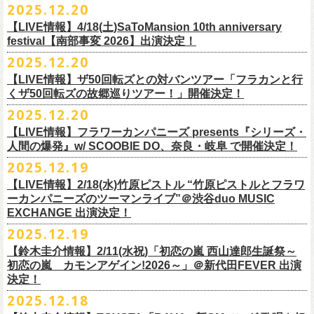
【発売場所】イープラス／Peatix
2025.12.20
(奥野真哉、グレートマエカワ)
ちしております。
5月、東京・荻窪TOP BEAT CLUB、さらに待望の初の大阪・十三GABU
す！〉の開催決定！
【イープラス URL】https://eplus.jp/sf/detail/4461090001-P0030001
今年は、通常のアコースティック・スタイル「〜
座って演奏するスタイ
ゲストDJ:OKA-T／SAKI／HYNG
と、2公演での開催となる。
【LIVE情報】4/18(土)SaToMansion 10th anniversary
【Peatix URL】https://peatix.com/event/4782289
U-NEXTにて独占ライブ配信された9月20日(土)開催の日本武道館公演『フ
ルです〜」でのライヴに加え、
新たな試みとして歌とアコースティック
18:00〜
◎「Mobstyles presents KOKOKARA」
ベストテン世代による、ベストテン世代のための、そしてベストテン世
festival【南部事変 2026】出演決定！
【発売日】1/13 18:00
ラカンの日本武道館 Part2 〜超・今が旬〜』の模様が、12/30(火)正午よ
ギター一本とコーラスと小
物の楽器などで構成するライヴ「ミニマル巡
¥3,000(ドリンク別)
日時：2026年3月20日(金祝) 開場16:00 / 開演 17:00
代じゃなくてもきっと楽しんでいただける、懐かしくも新鮮でとびきり
2025.12.20
【問】TOP BEAT CLUB 03-6913-5433
り再びU-NEXTにてアーカイブ配信スタート！
業 〜うたとギターとコーラスと〜」の２形態で開催いたします。
予約メールアドレス
会場：釜石市民ホール TETTO ホールA（〒026-0024 岩手県釜石市大町
贅沢なステージショウ！
【LIVE情報】ザ50回転ズとの対バンツアー「フラカンと行
okumasa.hrsm@gmail.com
1-1-9）
今年はどんな選曲＆ランキングになるのか！？
くザ50回転ズの故郷巡りツアー！」開催決定！
全国のライブハウスを主戦場とし”メンバーチェンジなし、
活動休止な
初の試み、そして初の会場を多く含む今ツアー、
どうぞお楽しみに！
出演：10-FEET / フラワーカンパニーズ / OA 田原 104 洋/SBE
どうぞお楽しみに！
◎「オクノマサヒコの DJ Dinners2026〜グレッグ・バレンタイン〜」
し”で全国各地でライブ・
ツアーを続けているフラカンが、結成36年
2025.12.20
友部正人さんと今度は九州へ！熊本で２マンライブ開催決定！
チケット料金：前売￥6,600（税込）
【日 程】2026年2月12日(木)
で”超・今が旬”
と自負し10年振りに挑んだ2度目の日本武道館ライブ。
＊オフィシャル先行実施！
＊【ザ・ベストテン】初代司会者、久米宏さんのご逝去の報に接し、心
【LIVE情報】フラワーカンパニーズ presents『シリーズ・
【時 間】OPEN 18:00 CLOSE 23:00 (L/O 22:00)
映像監督・番場秀一氏が当日の模様と前後に行ったインタビューを交
◎フラワーカンパニーズ presents 「シリーズ・人間の爆発 〜
友部
さん
と
◎「フォークの爆発2026 ミニマル巡業 〜うたとギターとコーラスと〜」
受付期間：1/24(土) 18:00〜2/1(日) 23:59
人間の爆発』w/ SCOOBIE DO、奈良・岐阜 で開催決定！
から哀悼の意を捧げます
※お店のキャパシティに限りがあるため、混雑状況によっては時間制の
え、今のフラカンをリアルに映し出した148分。
鹿児島ー熊本のハイエース旅〜」
＊ミニマル巡業とは『
新たな試みとして歌とアコースティックギター一
https://l-tike.com/kokokara/
昨年9月20日(土)に開催されたフラワーカンパニーズ 日本武道館公演『フ
2025.12.19
入れ替えとさせていただきます。
日時：2026年4月5日(日) 開場14:30 開演15:00
本とコーラスと小
物の楽器などで構成するライヴ』です
問い合わせ：G/i/P 問い合わせフォーム
http://www.gip-web.co.jp/t/info
◎フラカン＆ヨコロコ合同企画「俺たちのザ・ベストテン2026」大阪編
ラカンの日本武道館 Part2 〜超・今が旬〜』の模様を収録したLIVE Blu-
【LIVE情報】2/18(水)竹原ピストル “竹原ピストルとフラワ
何卒、ご了承ください。
この配信を記念し公開されている、2020年開催の横浜アリーナでの無観
会場：熊本Django
6/8(月)京都・紫明会館 18:30/19:00 問：SOLE CAFE
イベントオフィシャルサイト：
【昭和の歌番組を代表する『ザ・ベストテン』のトリビュートLIVE。
ray+CDの発売が決定！
ーカンパニーズのツーマンライブ”＠渋谷duo MUSIC
【会 場】押競満寿 〒151-0062 東京都渋谷区元代々木町25-5 1F
客配信ライブ、
2022年開催の日比谷野音ライブ、
そして年末恒例となっ
出演：フラワーカンパニーズ、
友部
正人
6/10(水)広島・東広島 西条公会堂 18:30/19:00 問：キャンディープロモ
https://www.mobstyles.tokyo/view/page/mob25th
数々の昭和歌謡のカヴァーだけの一夜】
EXCHANGE 出演決定！
【料金】2000円（1ドリンク付き）
ている京都のライブハウス磔磔でのセットリ
ストほぼ被りなし2DAYSの
チケット料金：5200円（税込/ドリンク代別/整理番号付）
ーション広島
日時：5/14(木) 開場18:30／開演19:00
全国のライブハウスを主戦場とし”メンバーチェンジなし、活動休止な
2025.12.19
2023年の映像と合わせて、どうぞお楽しみください。
一般チケット発売日：2026年2月11日(水祝)10:00
6/11(木)香川・高松燦庫(sanko) 18:30/19:00 問：燦庫-
会場：大阪・十三GABU
し”で全国各地でライブ・ツアーを続けているフラカンが、結成36年
プレイガイド：イープラス
【鈴木圭介情報】2/11(水祝)「初恋の嵐 西山達郎生誕祭～
SANKO-/TOONICE
出演：
で”超・今が旬”と自負し10年振りに挑んだ2度目の日本武道館ライブ。
初恋の嵐 カモンアゲイン!2026～」＠新代田FEVER 出演
問い合わせ：熊本Django
6/13(土)三重・鳥羽水族館 18:15/18:45 問：ネクストロード
真城めぐみ(Vo)
映像監督・番場秀一氏が当日の模様と前後に行ったインタビューを交
決定！
＊U-NEXT独占ライブ配信詳細
チケット料金：4,800円（税込/整理番号付/ドリンク代別）
うつみようこ(Vo)
え、今のフラカンをリアルに映し出した148分の映像、またライブ音源と
◎フラワーカンパニーズ「フラカンの日本武道館 Part2 〜超・今が
＊一般チケット発売日が当初のご案内より変更となりました
2025.12.18
※6/13＠鳥羽はドリンク代なし
鈴木圭介(Vo)
しても楽しめるのに加え、新保勇樹、CHIYORI、2人の気鋭カメラマンが
旬〜」