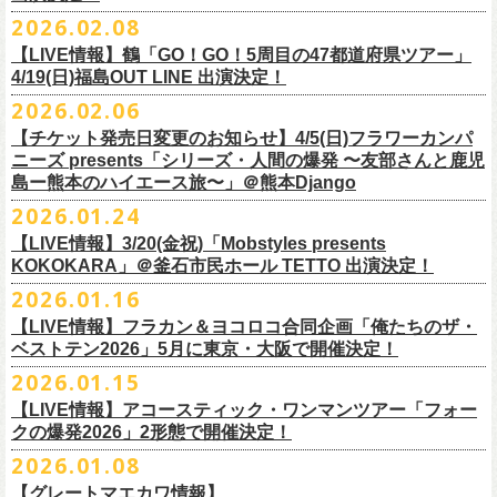
チケット料金：
・宮崎朝子（SHISHAMO）
お肉をたっぷり味わいながら、生の音楽に酔いしれる「ニクオン」
。今
トにて”皆勤風呂ントアクト”として皆さんをお迎えします。
フラカンの出演は6月20日(土)になります。
一般チケット発売日：5月23日(土) 10:00
2026.02.08
日時：2026年4月30日(木) 開場18:15／開園19:00
一般チケット発売日：3月28日(土)
前売 ¥5,500(税込/ドリンク代別）
・山田将司＆菅波栄純（THE BACK HORN）
2026年5月に奈良と岐阜で開催、SCOOBIE DOを迎えお届けするフラワ
【公演詳細】
年もお楽しみください！
どうぞお楽しみに♨️
どうぞお楽しみに！
問い合わせ：JAILHOUSE(052)936-6041 /
https://www.jailhouse.jp/live/
会場：恵比寿
LIQUIDROOM
U-22割 ￥4,500(税込/ドリンク代別/身分証持参必須（コピー不可/公演当
【LIVE情報】鶴「GO！GO！5周目の47都道府県ツアー」
ーカンパニーズが不定期で行なっている２マンライブ企画「シリーズ・
公演タイトル：第11回！ 僕たち、プロ野球大好きミュージシャンです！
オフィシャルホームページ：
https://www.
nikuon.com/top
dragondeluxe2026/
チケット料金：前売り¥5,700(税込/整理番号付/ドリンク代別途要) *記念バ
◎「フォークの爆発2026 ミニマル巡業 〜うたとギターとコーラスと〜」
日提示できない場合は一般価格チケットとの差額分をお支払いいただき
4/19(日)福島OUT LINE 出演決定！
「ホフディラン 春のベースまつり」に今年もグレートマエカワの出演が
人間の爆発」の一般チケット発売が3/8(日)10:00よりスタート！
日時・会場：3月17日（火）新宿ロフトプラスワン
お問い合わせ：ニクオン実行委員会 info＠
nikuon.com
◎「OTODAMA’26」
◎『
YATSUI FESTIVAL! 2026
』
ッヂ付
6/28(日) 札幌musica hall cafe 開場15:30/開演16:00 問：浮雲社中
ます)
決定！
ますます充実のライブを展開している両者によるガチンコ対バン、熱す
2026.02.06
（http://www.loft-prj.co.jp/PLUSONE/）
日時：5月4日(月祝)、5日(火祝) 開場10:00 / 開演11:00
日程：
2026
年
6
月
20
日（土）、
6
月
21
日（日） ※フラワーカンパニーズ
＊フラワーカンパニーズファンクラブ「ヤングフラワーズ」優先販売を
鶴「GO！GO！5周目の47都道府県ツアー」4/19(日)福島OUT LINE 公演
一般チケット発売日：2026年3月15日(日)10:00
チケット料金：4,800円（税込/整理番号付/ドリンク代別）
※１人１枚※未就学児入場不可/小学生以上チケット必要
ぎるステージになること必至！
開場／開演： 18:15／19:00
＊フラワーカンパニーズの出演は5月5日(火祝)のみ
の出演は6/20(土)のみ
【チケット発売日変更のお知らせ】4/5(日)フラワーカンパ
予定しています。次号会報誌にご案内を同
封します
にフラワーカンパニーズの出演が決定！
プレイガイド：
※高校生以下は当日¥2,000キャッシュバック（
当日年齢を証明できるも
一般チケット発売日：2026年6月6日(土)
◎「ホフディラン 春のベースまつり2026」
どうぞお見逃しなく〜
出演ミュージシャン： ※五十音順
会場：大阪・泉大津フェニックス
開場
ニーズ presents「シリーズ・人間の爆発 〜友部さんと鹿児
/
開演（両日）：
11:30
チケットぴあ
の（学生証、保険証など）
のご提示が必要となります）
＊ライブハウス会場限定店頭先行：4/4(土) 12:00〜19:00
日時：2026年5月20日(水) OPEN 18:30 / START 19:00
イノウエアツシ（ニューロティカ／横浜DeNAベイスターズ）、ウエノコ
島ー熊本のハイエース旅〜」＠熊本Django
その他詳細→
https://shimizuonsen.com/otodama/26/
会場
: Spotify O-EAST / Spotify O-WEST / Spotify O-nest 5F / Spotify O-
◎鶴「GO！GO！5周目の47都道府県ツアー」
イープラス
一般チケット発売日：3月28日(土)10:00
・クラブカウンターアクション宮古店頭
会場：新代田FEVER
ウジ（the HIATUS、Radio
nest 6F / Spotify O-Crest
2026.01.24
日時：2026年4月19日(日) 開場15:30 / 開演16:00
ローソンチケット
〒027-0083 岩手県宮古市大通２丁目６－１１
出演：ホフディラン
◎フラワーカンパニーズpresents『シリーズ・
人間の爆発』
Caroline／広島東洋カープ）、オカモト”MOBY”タクヤ (SCOOBIE DO ／
duo MUSIC EXCHANGE /
clubasia / LOFT9 shibuya / WOMBLIVE /
会場：福島OUT LINE
ネクストロード 03-5114-7444（平日14:00〜18:00）
プレイガイドなど詳細はライブページにてご確認くださ
【LIVE情報】3/20(金祝)「Mobstyles presents
6月から開催するフラワーカンパニーズのアコースティック企画の新たな
*
注意事項
ゲストベーシスト：ウエノコウジ（the HIATUS / Radio Caroline)、グレ
MLB解説者)、グレート
shibuya 7thFLOOR
出演：鶴、フラワーカンパニーズ
KOKOKARA」＠釜石市民ホール TETTO 出演決定！
い
https://flowercompanyz.com/live/
試みとなる歌とアコースティックギター一本とコーラスと小
物の楽器な
東北地方在住者のみの先着販売となります
ートマエカワ (フラワーカンパニーズ
) 、junko（打首獄門同好会）、and
・5月30日(土) 開場 16:30 / 開演 17:00
マエカワ（フラワーカンパニーズ／中日ドラゴンズ）、樋口豊
主催
:
やついいちろう
チケット料金：¥4800(税込/オールスタンディング/ドリンク代別途要)
どで構成するライヴ「フォークの爆発2026 ミニマル巡業 〜うたとギター
2026.01.16
１人１枚のみ購入可能
more,,,
会場：奈良NEVER LAND
（BUCK∞TICK／阪神タイガース）
他出演者、チケットなど詳細：以下よりご確認ください
一般チケット発売日：2月21日(土)
とコーラスと〜」の一般チケット発売が3/8(日)10:00よりスタート！
住所記載の身分証確認持参の上、
それぞれのライブハウス店頭にて販売
来場チケット：前売り：¥5,300+1drink 当日：¥5,800+1drink
出演：フラワーカンパニーズ/SCOOBIE DO
【LIVE情報】フラカン＆ヨコロコ合同企画「俺たちのザ・
司会：金光裕史（音楽と人編集部／阪神タイガース）
◎「モンキーTシャツ」
【YATSUI FESTIVAL! 2026 WEB INFORMATION】
問い合わせ：GIPお問合せフォーム→
https://www.gip-web.co.jp/t/info
します
配信チケット：前売り配信視聴券：¥3,000
ベストテン2026」5月に東京・大阪で開催決定！
チケット料金：前売り¥5.200(税込/D別/整理番号付)
6月から開催するフラワーカンパニーズのアコースティック企画の新たな
料金：前売￥4,000 ※税込／要1オーダー（500円以上）
価格：￥3,700(税込)
オフィシャルサイト：
https://yatsui-fes.com
◎「フォークの爆発2026 ミニマル巡業 〜うたとギターとコーラスと〜」
購入は現金のみとなります
当日・アーカイブ配信視聴券：¥3,500
一般チケット発売日：2026年3月8日(日)
試みとなる歌とアコースティックギター一本とコーラスと小
物の楽器な
チケット発売日：2月28日（土）11時〜
2026.01.15
ボディ：ビッグシルエット
オフィシャルX：
https://x.com/YATSUIFES
＊ミニマル巡業とは『
新たな試みとして歌とアコースティックギター一
転売は固く禁止とさせていただきます
＊お得な来場＆配信チケット：前売り：¥7,000+1drink
プレイガイド：
どで構成するライヴ「フォークの爆発2026 ミニマル巡業 〜うたとギター
※購入枚数制限あり／お一人様2枚まで
カラー：ホワイト、アシッドブルー
オフィシャルFacebook：
https://www.facebook.com/YATSUIFES
【LIVE情報】アコースティック・ワンマンツアー「フォー
本とコーラスと小
物の楽器などで構成するライヴ』です
公演当日も身分証を確認させて頂きます（U-22割も同様）
チケット発売：
イープラス
とコーラスと〜」に札幌公演の追加が決定！
※チケットの整理番号順での入場となります。
素材 ： 綿100％
オフィシャルInstagram ：
https://www.instagram.com/yatsuifes/
クの爆発2026」2形態で開催決定！
6/8(月)京都・紫明会館 18:30/19:00 問：SOLE CAFE
当日11:30〜整列開始いたします
ホフディランオフィシャルFC先行(抽選)：3/19(木)
12:00-3/22(日) 23:59
チケットぴあ
販売URL
サイズ：S / M / L / XL
2026.01.08
6/10(水)広島・東広島 西条公会堂 18:30/19:00 問：キャンディープロモ
近隣のご迷惑になるためそれ以前のお並びは禁止とさせていただき
ます
一般発売その他情報は
ローソンチケット Ｌコード：56253
◎「フォークの爆発2026 ミニマル巡業 〜うたとギターとコーラスと〜」
https://eplus.jp/sf/detail/4487570001-P0030001
＜製品サイズ＞
YATSUI FESTIVAL! 2026お問合せ：Spotify O-EAST：03-5458-4681
ーション広島
その他詳細：
https://www.gip-web.co.jp/schedule/detail/8491#13568
特設サイトにて→
https://hoff.jp/e/
bs26/
【グレートマエカワ情報】
問い合わせ：奈良NEVER LAND
http://nara-neverland.
com/pc/info.html
＊ミニマル巡業とは『
新たな試みとして歌とアコースティックギター一