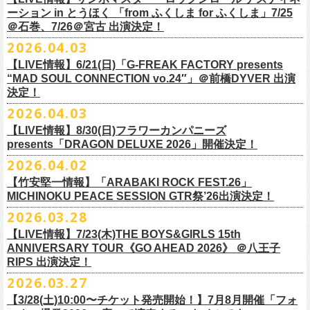
一般チケット前売5,000円/ 当日5,500円
ネクストロード 03-5114-7444 (平日14～18時)
ーション in とうほく 「from ふくしま for ふくしま」7/25
https://rainbowhill.jp/
＊鶴オフィシャルサイト：
https://afrock.jp/
ーーーーー
＠石巻、7/26＠宮古 出演決定！
鈴木実貴子ズ自主企画イベント『心臓の騒音』にフラワーカンパニーズ
2026.04.03
・7月2日(木)＠荻窪TOP BEAT CLUB
＜振替公演・チケットの払い戻しについて＞
の出演が決定！
*ワンマン
【LIVE情報】6/21(日)「G-FREAK FACTORY presents
・現在、振替日程、および各公演のチケット払い戻しに関する詳細を調
本日よりオフィシャル先行もスタート！どうぞお見逃しなく〜
本日4月23日(木)に結成37周年を迎えたフラワーカンパニーズ、自身初と
OPEN：19:00 / START：19:30
“MAD SOUL CONNECTION vo.24″」＠前橋DYVER 出演
整しております。 決定次第、改めて各バンドの公式サイトおよび公式
なるクラブクアトロ・ワンマンツアーの開催が決定！
決定！
前売：¥5,000 / 当日：¥5,500 ＋1DRINK(¥700)
SNS等にてご案内いたしますので、今しばらくお待ちください。
◎鈴木実貴子ズ自主企画イベント『心臓の騒音』
https://topbeatclub.com/schedule/?month=202607
2026.04.03
・お手持ちのチケット（紙・電子共に）は、詳細が発表されるまでその
日程：12月3日(木)
◎フラワーカンパニーズ 「フラカンのクアトロツアー2026」
まま大切に保管していただきますようお願い申し上げます。振替公演や
【LIVE情報】8/30(日)フラワーカンパニーズ
時間：開場 18:30 開演 19:00
10/10(土)渋谷クラブクアトロ OPEN 16:15 START 17:00 問：ネク
払い戻しの際に必要となります。
presents「DRAGON DELUXE 2026」開催決定！
会場 ：新代田FEVER
ストロード
2026.04.02
料金：4,500円（税込/ドリンク代別/整理番号有）
10/24(土)広島クラブクアトロ OPEN 16:15 START 17:00 問：キャ
改めて万全の体制で、鶴とともにライブをお届けできたらと思いますの
出演：鈴木実貴子ズ / フラワーカンパニーズ
ンディー・プロモーション
【竹安堅一情報】「ARABAKI ROCK FEST.26」
で、ご理解のほど、何卒宜しくお願い致します。
フラワーカンパニーズのベーシスト兼リーダー兼社長、グレートマエカ
一般チケット発売日：8月23(土)
MICHINOKU PEACE SESSION GTR祭’26出演決定！
10/25(日)梅田クラブクアトロ OPEN 15:15 START 16:00 問：清水
ワの57歳の誕生日を記念し、7年ぶりの奄美大島で、誕生日会&前夜祭開
問い合わせ：VINTAGE ROCK std. 03-5787-5350 （平日12:00～17:00）
音泉
2026.03.28
催決定!
https://vintage-rock.com/
11/1(日)名古屋クラブクアトロ OPEN 15:15 START 16:00 問：JAIL
お待たせしました！怒髪天との恒例”ジャンピング乾杯TOUR”、もちろん
【LIVE情報】7/23(木)THE BOYS&GIRLS 15th
HOUSE
今年も開催決定！
ANNIVERSARY TOUR《GO AHEAD 2026》 ＠八王子
◎「フォークの爆発2026 ミニマル巡業 ～うたとギターとコーラスと～
＜全公演共通＞
みんなで足腰鍛えて挑みます〜
【オフィシャルサイト先行】
RIPS 出演決定！
GMBD前夜祭」
チケット料金：前売￥5,700(税込/ドリンク代別途要)
◎「レッツけんこうアンブレラチャーム」（ランダム）
受付期間：04/25(土)20:00～04/30(木)23:
59
2026.03.27
※ミニマル巡業とは『新たな試みとして歌とアコースティックギター一
※高校生以下は当日¥2,000キャッシュバック（当日年齢を証明できるも
価格：￥500(税込)
本日よりHP先行も受付スタート！お見逃しなく！！
▼受付URL
本とコーラスと小物の楽器などで構成するライヴ』です
【3/28(土)10:00〜チケット発売開始！】7月8月開催「フォ
の（学生証、保険証など）のご提示が必要となります）
仕様：チャーム4種（けいくん、まーちゃん、けんちゃん、
こにし）/アル
https://eplus.jp/suzukimikiko-
1203-flowercompanyz/
日時：2026年9月26日(土) 開場17:00 開演18:00