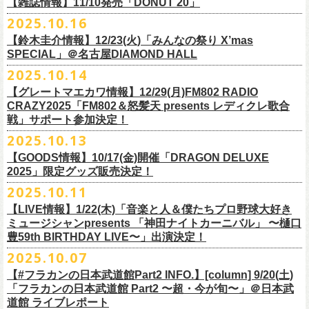
FILL BREWING
ーー過去ライブ映像配信スケジュール予定ーー
【雑誌情報】11/10発売「DONUT 20」
※購入枚数制限あり／お一人様2枚まで
受付
URL
：
https://l-tike.com/su-
xing-cyu/
予約開始：2025年11月16日(日)12:00〜
＊9/20(土)「フラカンの日本武道館 Part2 〜超・今が旬〜」ライブレポー
し2DAYSの2023年の映像も配信されること
が決定！
◎「フラカンの横浜アリーナ -リモートライヴ編- 〜生き続けてる事は最
▼視聴はこちら
みぞのくち醸造所
＊11/27(木)配信開始予定
※チケットの整理番号順での入場となります。
予約方法：Livepocketで受付
https://t.livepocket.jp/e/2q1m4
ト掲載
2025.10.16
武道館ライブ配信に先駆け、順次公開される予定です。
■11月10日(月)発売 「DONUT 20」
大のメッセージ！〜」
https://video.unext.jp/browse/feature/FET0012549
YOUNG MASTER（ドリンクアッパーズ）
◎「ゾロ目だョ全員集合!〜フラカン33年、野音99年〜」2022.9.23 日比
販売URL
https://skream.jp/livereport/2025/10/flower_companyz.php
【鈴木圭介情報】12/23(火)「みんなの祭り X’mas
＊グレートマエカワインタビュー掲載
https://video.unext.jp/browse/feature/FET0012549
横浜ビール
谷野外大音楽堂
https://eplus.jp/sf/detail/4428590001-P0030001
SPECIAL」＠名古屋DIAMOND HALL
どうぞお楽しみに！
【グレートマエカワ（フラワーカンパニーズ）「ロックンロールが降っ
ほか過去ライブ映像２作品も配信中！
横浜ベイブルーイング
2025.10.14
てきた日」】
＊12/4(木)配信開始予定
Riip Beer他（Ever Green Imports）
＊12/4(木)配信開始予定
注意事項
＊U-NEXT独占ライブ配信詳細
人生を変えた1枚のレコードについて訊く「ロックンロールが降ってきた
◎ フラワーカンパニーズ「神さまツアー」～年末恒例磔磔2デイズ～ 1
＊11/20(木)より配信中
【グレートマエカワ情報】12/29(月)FM802 RADIO
Y.MARKET BREWING
◎ フラワーカンパニーズ「神さまツアー」～年末恒例磔磔2デイズ～ 1
※営利目的のチケットの転売は固くお断り致します。転売チケットは入
◎フラワーカンパニーズ「フラカンの日本武道館 Part2 〜超・今が
日」に、先ごろ、二度目の日本武道館公演を成功させたフラワーカンパ
日目 2023.12.13 京都磔磔
◎「フラカンの横浜アリーナ -リモートライヴ編- 〜生き続けてる事は最
CRAZY2025「FM802＆怒髪天 presents レディクレ歌合
US BREWERY（近日発表！）
日目 2023.12.13 京都磔磔
場をお断りする場合もあ
旬〜」
ニーズのグレートマエカワが登場。自身の音楽人生とフラワーカンパニ
◎ フラワーカンパニーズ「神さまツアー」～年末恒例磔磔2デイズ～ 2
戦」サポート参加決定！
大のメッセージ！〜」
US BREWERY（近日発表！）
◎ フラワーカンパニーズ「神さまツアー」～年末恒例磔磔2デイズ～ 2
りますのでご注意ください。
年末恒例となっている大晦日ライブ「ヤングナイター」改め、「ヤング
配信日：2025年12月5日(金)19:00〜 ※見逃し配信あり
ーズの現在地を語る。
日目 2023.12.14 京都磔磔
＊11/27(木)より配信中
2025.10.13
US BREWERY（近日発表！）
日目 2023.12.14 京都磔磔
※撮影・録音・録画などは禁止とさせていただきます。また開場時のご
デーゲーム’25」の開催が決定！
視聴料：U-NEXT月額会員視聴無料配信URL：
https:
https://donutroll.tokyo/wd/20251110_donut20/
◎『フラワーカンパニーズ「ゾロ目だョ全員集合!〜フラカン33年、野音
自分の席以外の席取りは
【GOODS情報】10/17(金)開催「DRAGON DELUXE
//t.unext.jp/r/flowercompanyz
99年〜」2022.9.23 日比谷野外大音楽堂』
出演アーティスト：
ご遠慮ください。
2025」限定グッズ販売決定！
12月31日(水)＠新代田LIVE HOUSE FEVERにて、今年は14:00からライ
アホマイルド坂本（MC）
※飲食を伴うイベントのため、公演当日、体調不良や発熱症状のある方
ブスタート！
2025.10.11
＊U-NEXT過去ライブ作品配信詳細
10月17日(金)＠名古屋DIAMOND HALLにて開催するフラワーカンパニー
は、来場をご遠慮いただ
年越しのライブ配信はございません。
※配信開始日は変更になる場合があります
【LIVE情報】1/22(木)「音楽と人＆僕たちプロ野球大好き
＊＊＊＊＊＊
ズ presents 「DRAGON DELUXE 2025〜特別編〜」【俺たちのザ・ベス
2月6日（金）
きますようお願いいたします。
チケットの発売日は11月15日(土)。
10月25日(土)よりスタートしたフラワーカンパニーズ ワンマンツアー
ミュージシャンpresents 「神田ナイトカーニバル」 〜樋口
ーーー12/5(金)19:00〜U-NEXTにて独占ライブ配信開始！ーーー
トテンPart2】
◆音楽◆
※ミュージシャンによるトークイベントですが、音楽の話は一切いたし
「フラカンのチョイナチョイナ’25/’26」 ポスターをニワトリ堂にて限定
豊59th BIRTHDAY LIVE〜」出演決定！
①11/20(木)配信開始予定
◎フラワーカンパニーズ「フラカンの日本武道館 Part2 〜超・今が
の限定グッズとして、アクリルキーホルダーの販売が決定！
bird
ませんのでご了承くださ
今年も充実のライブ・
ツアー活動を行なってきたフラカンの2025年のラ
販売致します。
◎「フラカンの横浜アリーナ -リモートライヴ編- 〜生き続けてる事は最
2025.10.07
旬〜」
当日会場にて販売いたします。
THE LOCAL PINTS
い。
『音楽と人』で好評連載中のBUCK∞TICKのベーシスト・樋口豊のコラム
イブ納めとな
る今公演、どうぞお楽しみください！
10月30日(木)9:00〜販売開始となります。
大のメッセージ！〜」 2020.8.27 横浜アリーナ *無観客配信ライブ
配信日：2025年12月5日(金)19:00〜 ※見逃し配信あり
【#フラカンの日本武道館Part2 INFO.】[column] 9/20(土)
「タイガース、今年も優勝だ!!」から派生したトークイベント〈僕たち、
＊数に限りがございます。
視聴料：U-NEXT月額会員視聴無料
「フラカンの日本武道館 Part2 〜超・今が旬〜」＠日本武
◆お笑いステージ◆
公演に関するお問い合わせ LOFT9 Shibuya
プロ野球大好きミュージシャンです！〉presentsによるライヴの開催が決
◎フラワーカンパニーズ大晦日ライブ「ヤングデーゲーム’25」
②11/27(木)配信開始予定
配信URL：
https:
//t.unext.jp/r/flowercompanyz
道館 ライブレポート
レギュラー
https://www.loft-prj.co.jp/schedule/loft9/contact
定！
日時：12月31日（水）OPEN 13:30/ START 14:00