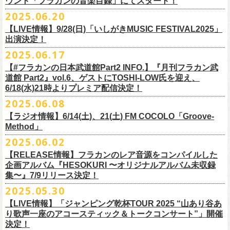
ウント「フラカンの音楽目録」にてスタート！
回ります！
2025.06.20
この度、これまでのweb shop【ニワトリ堂】サイトでの販売を終了し、
10年ぶり2回目となる日本武道館公演『フラカンの日本武道館 Part2 〜
限定的にSTORESでオープンしてきました【ニワトリ堂 2nd STORE】を
【LIVE情報】9/28(日)「いしがきMUSIC FESTIVAL2025」
武道館公演を経てさらに勢いを増してまわるフラカンの全国ツアー、
ど
超・今が旬〜』を9月20日(土)
に開催するフラワーカンパニーズが、
今年1
7/11(金)に発売される絵本『歌詞の本棚 深夜高速』の発売記念イベント
本店【ニワトリ堂】として移行、運営させていただくことになりまし
出演決定！
うぞお楽しみに！
月より月１配信のYouTube番組『月刊フラカン武道館 Part2』をスター
の開催が決定！
た。
2025.06.17
☆リリース詳細☆
ト、7回目のゲストとして、
ラッパー・シンガソングライターのNovel
◎フラワーカンパニーズ ワンマンツアー「フラカンのチョイナチョイ
フラワーカンパニーズ デジタルシングル
【#フラカンの日本武道館Part2 INFO.】『月刊フラカン武
Coreの出演が決定！
楽曲の歌詞に着目し、
気鋭のイラストレーターが自らのフィルターを通
☆フラワーカンパニーズ web shop【ニワトリ堂】
道館 Part2』vol.6、ゲストにTOSHI-LOW氏を迎え、
ナ’25/’26」
「ただいま実演中/ピュアな匂いがチョイナチョイナ」
して、
その世界観を絵本として再構築するプロジェクト、”歌詞（うた）
フラワーカンパニーズと怒髪天が出演する子供ばんどデビュー45周年祝
https://flowercompanyzinc.stores.jp/
6/18(水)21時よりプレミア配信決定！
2025年
収録曲：
番組スタート直前スペシャルのvol.0としてスキマスイッチ、
第１回目の
の本棚”。その第４弾としてフラワーカンパニーズ「深夜高速」が7/11(金)
うツアー子供ばんど「おかげさまで45周年 〜 祝！生存確認スペシャル
10月25日(土) 熊本Django 16:30/17:00
1. ただいま実演中
2025.06.08
ゲストとしてTHE COLLECTORSの加藤ひさし(vo)と古市コータロー(
g)、
に発売。
〜『弱きを助け強きを挫く』心強き後輩たちに支えられ（涙）」、
改めまして、どうぞ宜しくお願い致します。
◎「ライブでこんにちは！手ぬぐい」
◎「HESOKURIアクキー」
10月26日(日) 長崎ホンダ楽器 15:30/16:00
2. ピュアな匂いがチョイナチョイナ
第２回目にHump Back、第３回目はスターダスト☆レビューの根本要、
これを記念し、絵本の作画を担当してくださったイラストレーターの丹
【ラジオ情報】6/14(土)、21(土) FM COCOLO「Groove-
7/20(日)大阪公演のチケットが完売御礼となっていましたが、ご好評につ
価格：800円(税込)
価格：1500円(税込)
11月3日(月・祝) 渋谷duo MUSIC EXCHANGE 15:15/16:00
＊各音楽サービスにて7/16(水)よりリリース
第４回目は南海キャンディーズの山里亮太、
第５回目は筋肉少女帯の大
Method」
下京子さんと、フラワーカンパニーズ・鈴木圭介によるサイン会＋トー
きチケット若干枚数追加発売決定しました！
サイズ：75×41ｍｍ
素材 ： 綿100％
11月8日(土) 徳島club GRINDHOUSE 16:30/17:00
槻ケンヂ、
そして第６回目はBRAHMANのボーカル・TOSHI-
LOWを招き
クショーをHMV&BOOKS SHIBUYA 6F イベントスペースで開催いたし
名古屋公演も絶賛発売中！
2025.06.02
サイズ：90cm × 33cm
6/14(土)、21(土) 20:00～21:00 FM COCOLO「Groove-Method」
11月9日(日) 米子AZTiC laughs 15:30/16:00
お届けしてきた今番組（全回アーカイブ配信中）、
第7回目となる今回の
ます。
３バンド、気合いパンパンで名古屋＆大阪でお待ちしております！
【RELEASE情報】フラカンのレア音源をコンパイルした
”GROOVE”というキーワードを軸に、楽曲の”
GROOVE”
を生み出すベー
11月15日(土) 福井CHOP 16:30/17:00
ゲストは、
初対面となるBMSG所属のラッパー・シンガソングライター
企画アルバム『HESOKURI 〜オリジナルアルバム未収録
シストが語る本格的な音楽プログラム
11月16日(日) 神戸VARIT. 15:30/16:00
のNovel Coreを招聘。
集〜』7/9リリース決定！
6月後半の２週に渡り、グレートマエカワがDJを担当します
11月29日(土) 名古屋E.L.L 16:30/17:00
「深夜高速」
を始めフラカンの曲に救われ影響を受けてきたと公言し、
★鈴木圭介（著）、丹下京子（絵） 歌詞（うた）の本棚 『深夜高速』
◎子供ばんど「おかげさまで45周年 〜 祝！生存確認スペシャル 〜『弱
2025.05.30
https://cocolo.jp/site/blog/6200/
11月30日(日) 静岡サナッシュ 15:30/16:00
自身の曲の歌詞にも入れ込むほどの思いを持つNovel Coreと、その噂を聞
発売記念イベント★
きを助け強きを挫く』心強き後輩たちに支えられ（涙）」
12月6日(土) 宇都宮HEAVEN’S ROCK VJ-2 16:30/17:00
【LIVE情報】「ジャンピング乾杯TOUR 2025 “山あり谷あ
いていたフラカンメンバーの、
お互いに嬉しさを隠せない貴重な初トー
・7月19日(土) 開場17:15/開演18:00 名古屋Electric Lady Land
10年ぶり2回目となる日本武道館公演『フラカンの日本武道館 Part2 〜
12月7日(日) 水戸LIGHT HOUSE 15:30/16:00
り歌声一座のアコースティック＆トークコンサート”」開催
クは必見！ いつか対バンという話にも！？
■開催日時：2025年7月13日（日） 13:00～
(問)JAILHOUSE 052-936-6041 www.jailhouse.jp
超・今が旬〜』を9月20日(土)
に開催するフラワーカンパニーズ、
武道館
決定！
12月13日(土) 盛岡CLUB CHANGE WAVE 16:30/17:00
■場所：HMV&BOOKS SHIBUYA 6F イベントスペース
・7月20日(日) 開場16:30/開演17:00 心斎橋Music Club JANUS (問)清水音