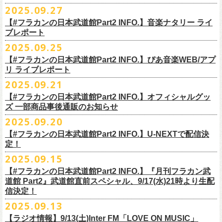
◎ワンマンツアー「フラカンのチョイナチョイナ’25/’26」 ポスター
◎「ゾロ目だョ全員集合!〜フラカン33年、野音99年〜」
2022.9.23 日比
＊＊＊＊＊＊
長州小力
2025.09.27
主催：音楽と人編集部
https://ongakutohito.com/
樋口豊さん59歳の誕生日2日前の開催となる今企画、
会場：新代田LIVE HOUSE FEVER
価格：900円(税込) *送料別
谷野外大音楽堂
まーな
出演は、トークイベントでお馴染みの〈プロ野球大好きミュージシャ
一般チケット発売日：前売 ￥5,500（税込／D代別）※お土産ステッカー
【#フラカンの日本武道館Part2 INFO.】音楽ナタリー ライ
＊サイズ：B2（515mm×728mm）
年末恒例FM802主催のロック大忘年会「FM802 ROCK FESTIVAL RADIO
ン〉たちを中心としたスペシャルバンド（グレートマエカワが参加）、
ブレポート
付き
＊販売期間：2025年10月30日(木)9:00 〜 ※在庫が無くなり次第終了
③12/4(木)配信開始予定
10月25日＠熊本Djangoを皮切りに30箇所31公演を回る全国ワンマンツア
CRAZY 2025」最終日12/29(月)、怒髪天がハウスバンドとなり、一夜限り
2月7日（土）
POLYSICS、そしてフラワーカンパニーズ。
※保護者同伴に限り高校生以下入場可能、当日￥2,
000キャッシュバック
＊2025年11月上旬〜発送予定
2025.09.25
◎ フラワーカンパニーズ「神さまツアー」～年末恒例磔磔2デイズ～ 1
ー「フラカンのチョイナチョイナ’25/’26」の2026年1月〜３月公演分
のスペシャルセッション企画「
FM802＆怒髪天 presents レディクレ歌合
■9月27日(土)公開 音楽ナタリー
◆音楽◆
（当日年齢を証明できるもの（学生証、
保険証等）のご提示が必要）
＊発送方法：宅急便
日目 2023.12.13 京都磔磔
（2/21＠大分公演を除く）
の一般チケットが10月18日(土)より発売スター
【#フラカンの日本武道館Part2 INFO.】ぴあ音楽WEB/アプ
戦」を開催。
＊9/20(土)「フラカンの日本武道館 Part2 〜超・今が旬〜」ライブレポー
矢井田瞳
前売りチケットなど本公演の詳細は、『音楽と人』のWebサイト
チケット発売日：11月15日(土)
リ ライブレポート
◎ フラワーカンパニーズ「神さまツアー」～年末恒例磔磔2デイズ～ 2
ト！
このスペシャルステージに、グレートマエカワがサポートメンバーとし
ト掲載
ホフディランカルテット
（
https://ongakutohito.com/
）にて、10月下旬ごろにお知らせされます。
問い合わせ：LIVE HOUSE FEVER TEL：03-6304-7899
☆ニワトリ堂 ＞
https://flowercompanyzinc.stores.jp/
日目 2023.12.14 京都磔磔
これにて全公演分のチケットが発売となります。
て参加することが決定しました！
2025.09.21
インナージャーニー
http://www.fever-popo.com/
■9月25日(木)公開 ぴあ音楽WEB/アプリ
9/20(土)開催の日本武道館公演を経て、さらに勢いを増してまわるフラカ
｢フラワーカンパニーズ、10年ぶり2度目の日本武道館ワンマンで示した
ポニーテールリボンズ
【#フラカンの日本武道館Part2 INFO.】オフィシャルグッ
どうぞお楽しみに！
＊9/20(土)「フラカンの日本武道館 Part2 〜超・今が旬〜」ライブレポー
■U-NEXT問い合わせ：
https://help.
unext.jp/info-video/detail/
info403b
ンの全国ツアー、
どうぞお楽しみに！
◎「FM802 ROCK FESTIVAL RADIO CRAZY 2025」
転がり続ける“バンドの未来”｣
仮面女子
ズ 一部商品事後通販のお知らせ
＊ファンクラブ優先チケット販売のご案内はファンクラブよりご登録ア
ト掲載
日程：2025年12月29日(月)
https://natalie.mu/music/news/641285
ex.KNU
◎音楽と人＆僕たちプロ野球大好きミュージシャンpresents「神田ナイト
2025.09.20
ドレスにメールでご案内しております
＊大分公演の身、諸事情により10/25(土）からの発売に変更になりました
会場：インテックス大阪
カーニバル」〜樋口豊59th BIRTHDAY LIVE〜
「今のフラカン」の圧倒的な底力 2度目の日本武道館、最高のお祭り騒
【#フラカンの日本武道館Part2 INFO.】U-NEXTで配信決
＊「
FM802＆怒髪天 presents レディクレ歌合戦」
◆お笑いステージ◆
◎「みんなの祭り X’mas SPECIAL」
日時：:2026年1月22日（木）開場/開演: 18:00/19:00（予定）
ぎ【ライブレポート】
定！
◎フラワーカンパニーズ ワンマンツアー「フラカンのチョイナチョイ
[出演]怒髪天 and more!!!!
レイザーラモン
日時：2025年12月23日(火) 開場 17:15 開演 18:00
会場：KANDA SQUARE HALL
https://lp.p.pia.jp/article/news/438272/index.html
2025.09.15
ナ’25/’26」
[Support Member]
ジョイマン
会場：名古屋DIAMOND HALL
出演：樋口豊スペシャルセッション（メンバー：樋口豊、イノウエアツ
2025年
Ba:グレートマエカワ（フラワーカンパニーズ）
【#フラカンの日本武道館Part2 INFO.】『月刊フラカン武
囲碁将棋
出演：
シ、ウエノコウジ、グレートマエカワ、MOBY and more…）
10月25日(土) 熊本Django 16:30/17:00
Key:奥野真哉(ソウル・フラワー・ユニオン)
道館 Part2』武道館直前スペシャル、9/17(水)21時より生配
nobodyKnows＋
フラワーカンパニーズ
10月26日(日) 長崎ホンダ楽器 15:30/16:00
※タイムテーブル、他出演者（ゲストボーカル）など詳細は後日発表と
信決定！
2月8日（日）
中村耕一 (ex. JAYWALK）
POLYSICS
11月3日(月・祝) 渋谷duo MUSIC EXCHANGE 15:15/16:00
なります
2025.09.13
◆音楽◆
OSAKA ROOTS
主催・企画／（株）音楽と人
11月8日(土) 徳島club GRINDHOUSE 16:30/17:00
フラワーカンパニーズ
ET-KING
制作／com agent
【ラジオ情報】9/13(土)Inter FM「LOVE ON MUSIC」
11月9日(日) 米子AZTiC laughs 15:30/16:00