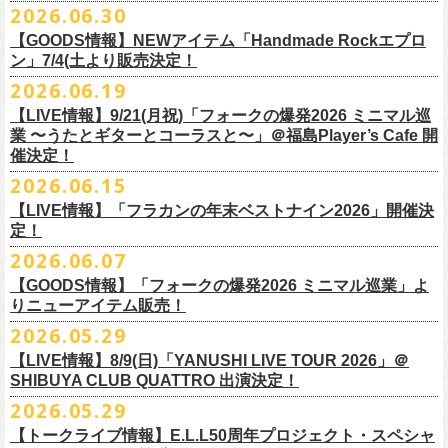
その他詳細：OFFICIAL SITE：
https://www.ishigaki-fes.jp/
2026.06.30
水音泉
☆最速先行受付スタート！
カラー：レッド , ブルー
済チケット
をお持ちの方はそのまま使用可能となります。
2026年
9月2日〜6日に開催される
スマイリー
原島さんのイベント
湯仲間販売所
https://eplus.jp/sf/detail/4579890001-P0030001P0030002?
【GOODS情報】NEWアイテム「Handmade Rockエプロ
素材：綿 100％
「SMILEY’S CONNECTION スマイリー原島 BIRTHDAY FESTIVAL
#いしがき2026
チケットぴあ
ン」7/4(土より販売決定！
P6=001&P1=0402&P59=1&block=true
サイズ：28 × 28 cm
6days ～ ハメチ a-GOGO CARNIVAL!!～」出演決定！
【チケットぴあにてご購入のお客様】
#いしがきミュージックフェスティバル
イープラス
その他詳細：イベントオフィシャルサイト
https://shelter35th.com/
生地：8重ガーゼふきん
2026.06.19
フラワーカンパニーズは
＜
day
２下北沢
CLUB Que
編＞
9月3日(木)下北沢
払戻方法は、
チケットの受取方法や支払方法などにより異なります。
7/4(土)「フォークの爆発2026 〜座って演奏するスタイルです〜」＠倉敷
ローチケ
問い合わせ：HOTSTUFF 050-5211-6077(平日12:00-18:00)
CLUB Queに出演致します。
下記 URL よりどの払戻方法になるのか確認してください。
【LIVE情報】9/21(月祝)「フォークの爆発2026 ミニマル巡
新渓園敬倹堂より、グッズにNEWアイテムが登場！
業 〜うたとギターとコーラスと〜」＠福島Player’s Cafe 開
http://t.pia.jp/guide/refund.
jsp
新たな企画「Handmade Rock」シリーズ第一弾として、初アイテム、エ
・11/1(日)名古屋クラブクアトロ OPEN 15:15 START 16:00 問：
催決定！
<お問合せ> チケットぴあ
http://t.pia.jp/help/
index.jsp
プロンを販売いたします！
JAIL HOUSE
2026.06.15
お料理の時だけでなく、お掃除やDIY作業の時など、いろんなシチュエー
チケットぴあ
【イープラスにてご購入のお客様】
ションでご利用いただけるおすすめアイテムです。
イープラス
【LIVE情報】「フラカンの年末ベストナイン2026」開催決
12/2(水)恵比寿LIQUIDROOMで開催される奥野
真哉さんの祝・還暦イベン
9/22(火祝)富山駅周辺5会場で開催されるサーキットフェス「back on live
払戻方法は、チケットの受取方法や支払方法により異なります。
ぜひチェックしてくださいね！
定！
ローチケ
トにフラワーカンパニーズの出演が決定！
FES 2026 能登半島災害復興支援」にフラワーカンパニーズの出演が決
詳細は下記の払戻方法チャートをご確認ください。
2026.06.07
グレートマエカワ、竹安堅一が参加するうつみようこ＆Yokoloco Bandも
定！
＜公演変更／延期 払戻方法確認チャート＞
＜全公演共通＞
【GOODS情報】「フォークの爆発2026 ミニマル巡業」よ
ハウスバンドとして参加いたします。
チケット完売となっておりました7/11(土)開催「
フォークの爆発2026 〜
出演する会場など詳細は後日発表となります。
払戻方法確認チャート
http://eplus.jp/
refund2/
チケット料金：前売￥5,700(税込/ドリンク代別途要)
りニューアイテム販売！
みんなで盛大にお祝いしましょう♪
座って演奏するスタイルです〜」岐阜・郡上八幡Club Layla 公演につき
質問に答えながらご自身の状況を確認してください。 適切な払戻方法を
※高校生以下は当日¥2,000キャッシュバック（当日年齢を証明できるも
まして、限定枚数となりますが＜立ち見席＞
2026.05.29
の追加販売を行うことが決
どうぞお楽しみに！
ご覧になれます。
の（学生証、保険証など）のご提示が必要となります）
6/8(月)からスタートする「フォークの爆発2026 ミニマル巡業 〜うたとギ
◎奥野真哉 還暦イベント “〜オクピンの笑って︕笑って︕︕ 60歳〜「君
定しました。
【LIVE情報】8/9(日)「YANUSHI LIVE TOUR 2026」＠
e+Q＆A ページ：
https://eplus.jp/qa/
チケット完売となっておりました7/5(日)開催「フォークの爆発2026 〜座
一般チケット発売日：8月8日(土)
ターとコーラスと〜」にて、ラッコシリーズのニューアイテムの販売が
◎「モンキーTシャツ」
はカンレキさ」”
◎「back on live FES」
SHIBUYA CLUB QUATTRO 出演決定！
って演奏するスタイルです〜」兵庫・神戸クラブ月世界 公演につきまし
決定！
価格：￥3,700(税込)
日時：2026年12月2日(水) 開場18:00 / 開演19:00
◎「フォークの爆発2026 〜座って演奏するスタイルです〜」
日程：2026年9月22日(火祝)
て、限定枚数となりますが＜2F立ち見席＞の追加販売を行うことが決定
2026.05.29
【ローソンチケットでご購入で、紙チケットをご選択のお
さらに、完売御礼となった「レッツけんこうアンブレラチャーム」（ラ
ボディ：ビッグシルエット
会場：恵比寿 LIQUIDROOM
7/11(土)岐阜・郡上八幡Club Layla 開場16:30/開演17:00
会場：
しました。
ンダム）がイエローver.で販売再開決定！
客様】
カラー：ホワイト、アシッドブルー、
[NEWカラー！]
サンドベージュ
【トークライブ情報】E.L.L50周年プロジェクト・スペシャ
チケット：
追加チケット＞立ち見席 ￥5,500（税込/ドリンク代別）
・富山MAIRO