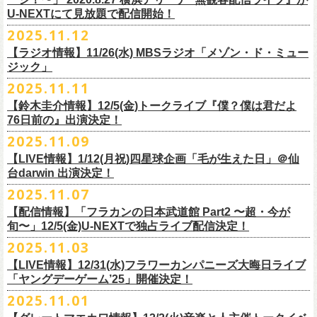
【当日】￥4500 (+2D)
1-4）
3日目12/28(日)、”年忘れ‼ レディクレSP 第3夜『レディクレ初参！フラ
U-NEXTにて見放題で配信開始！
12/21(日)、22(火)に開催するフラワーカンパニーズ ワンマンツアー「フ
【ホスト】MANABE “MR.PAN” TAKA SHI (THE NEATBEATS)／OKUNO
開催時間及び入場料：
カンとスキマのスペシャルバンド＜ザ・
ライターズ＞ ！』”と題し、スペ
ラカンのチョイナチョイナ’25/’26」の京都公演であり、年末恒例
磔
磔
2デ
2025.11.12
SHIN YA (SOUL FLOWER UNION)
2月6日（金）16:00～22:00, 前売り900円 当日1,200円
シャルなステージをお届けします！
イズの生配信が決定！
【ラジオ情報】11/26(水) MBSラジオ「メゾン・ド・ミュー
【お客様】増子直純 (怒髪天)／グレートマエカワ (フラワーカンパニーズ)
2月7日（土）11:00～21:00, 前売り1,200円 当日1,500円
どうぞお楽しみに〜
ジック」
【チケット発売】イープラス
2月8日（日）11:00～19:00, 前売り1,100円 当日1,400円
毎年恒例、ほぼ被りなしの京都磔磔2days、
お得になる2days通し視聴チ
鈴木圭介57歳の誕生日に恵比寿
LIQUIDROOMNにてワンマンライブ開催
2025.11.11
【イープラスURL】
https://eplus.jp/sf/detail/4446640001-P0030001
◎「FM802 ROCK FESTIVAL RADIO CRAZY 2025」
ケットの販売もあり！
■11月26日(水)深夜25:30〜 MBSラジオ「メゾン・ド・ミュージック」
決定！
【チケット発売日】12/6 10:00〜
【鈴木圭介情報】12/5(金)トークライブ『僕？僕は君だよ
チケット：
https://eplus.jp/sf/
detail/4430060001-P0030001
LIVE HOUSE Antenna -BEYOND ZERO Garage-
アーカイブ視聴も両日12/30(火)23:59まで可能です（
チケットのご購入は
＊鈴木圭介、グレートマエカワが11月の４週目パーソナリティを担当
76日前の』出演決定！
＊椅子席となります
12月28日(日)16:35〜 -
同日19:00まで）。
https://www.mbs1179.com/mm/
◎フラワーカンパニーズ・ワンマンライヴ
「フラカンの日本武道館 Part2 〜超・今が旬〜」の映像作品が
出店ビール会社：
年忘れ‼ レディクレSP 第3夜
2025.11.09
〜鈴木圭介誕生日「初めまして、57歳」〜
12/5(金)19:00よりU-NEXTにて配信されることを記念して、過去のライブ
渥美半島醸造
『レディクレ初参！フラカンとスキマのスペシャルバンド＜ザ・
ライタ
視聴チケット発売スタート！
【LIVE情報】1/12(月祝)四星球企画「毛が生えた日」＠仙
日時：2026年4月30日(木) 開場18:15／開園19:00
映像４作品が同じくU-NEXTで配信決定！
ISEKADO
ーズ＞ ！』
どうぞ、お楽しみに！
台darwin 出演決定！
会場：恵比寿
LIQUIDROOM
West Coast Brewing
出演：ザ・ライターズ（フラワーカンパニーズ＋スキマスイッチ）
チケット料金：前売り¥5,700(税込/整理番号付/ドリンク代別途要) *記念バ
2025.11.07
先日配信された「フラカンの横浜アリーナ -リモートライヴ編- 〜生き続
OGA BREWING
イベントオフィシャルサイト：
https://radiocrazy.fm/
◎フラワーカンパニーズ ワンマンツアー「フラカンのチョイナチョイ
ッヂ付
けてる事は最大のメッセージ！〜」 2020.8.27 横浜アリーナ *無観客配信
【配信情報】「フラカンの日本武道館 Part2 〜超・今が
オラホビール
「フラカンの日本武道館 Part2 〜超・今が旬〜」の映像作品が
ナ’25/’26」
JUN SKY WALKER(S) TOUR 2026 “READH TO GO”の対バンシリーズ＜
一般チケット発売日：2026年3月15日(日)10:00
旬〜」12/5(金)U-NEXTで独占ライブ配信決定！
ライブに続く第2弾として、
「フラカンの日本武道館 Part2 〜超・今が旬〜」の映像作品が
Kakegawa Farm Brewing
12/5(金)19:00よりU-NEXTにて配信されることを記念して、
過去のライブ
12月21日(日) 開場15:30/開演16:00 〜竹安56〜 ＊会場チケット完売
狼煙上がる時＞7/12(日)名古屋公演にフラワーカンパニーズの出演が決定
ネクストロード 03-5114-7444（平日14:00〜18:00）
本日11月27日(木)正午より『フラワーカンパニーズ「ゾロ目だョ全員集
12/5(金)19:00よりU-NEXTにて配信されることを記念して、過去のライブ
2025.11.03
KANKIKU BREWERY
映像４作品が同じくU-NEXTで配信決定！
12月22日(月) 開場18:30/開演19:00 フラカンのロックンロール大会 ＊
しました！
合!〜フラカン33年、野音99年〜」2022.9.23 日比谷野外大音楽堂』の配
映像４作品が同じくU-NEXTで配信決定！
京都醸造
会場チケット(5,200円) 残り僅か
【LIVE情報】12/31(水)フラワーカンパニーズ大晦日ライブ
信が開始しました！
CRAFT
BANK
第1弾として、本日11月20日(木)正午より『「フラカンの横浜アリーナ -リ
「ヤングデーゲーム’25」開催決定！
＊生配信詳細
◎JUN SKY WALKER(S) TOUR 2026 ”READH TO GO”＜狼煙上がる時＞
U-NEXT月額会員の方は、追加料金なくお楽しみいただけます。
先日配信された「フラカンの横浜アリーナ -リモートライヴ編- 〜生き続
CRAFT
BEER BASE
モートライヴ編- 〜生き続けてる事は最大のメッセージ！〜」
＜アーカイブ視聴期間：〜2025/12/30(火)23:59まで（※
2日間共通 ）＞
日時：2026年7月12日(日) 開場16:45/開演17:30
2025.11.01
けてる事は最大のメッセージ！〜」 2020.8.27 横浜アリーナ *無観客配信
CRAFTROCK BREWING
2020.8.27 横浜アリーナ *無観客配信ライブ』の配信が開始しました！
視聴チケット料金：
会場：名古屋Ellectric Lady Land