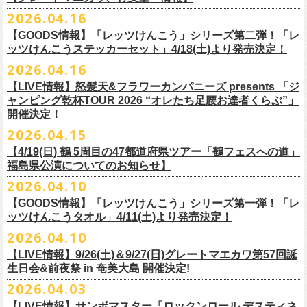
ー」の歌詞をデザインした「モンキーTシャツ」！
い。
証明できるもの（学生証、保険証など）
のご提示が必要となります）
チケット料金：全席指定¥3,500（税込） *未就学児童入場不可
hot.ne.jp/
☆オフィシャル先行☆
一般発売に先がけ、5/22(金)よりオフィシャル先行受付がスタート！
2026.04.16
≪受信可能ドメイン≫
l-tike.com
/
ent.
lawson.co.jp
一般チケット発売日：8月29日(土)
うつみようこ＆Yokoloco Band LIVE情報
チケット発売日：5月30日(土)10:00
5月15日(金)18:00 〜 5月24日(日)23:59
どうぞお見逃しなく！
4/30(木)恵比寿リキッドルーム公演より販売開始いたします！
＜お問合せ＞ローソンチケットインフォメーション
https:
//l-
【GOODS情報】「レッツけんこう」シリーズ第二弾！「レ
[オクノシンヤ(key)クハラカズユキ(ds)グレートマエカワ(b)竹安堅一(g)う
プレイガイド：チケットぴあ
https://t.pia.jp/
https://w.pia.jp/s/hosomichi26ofs/
tike.com/contact/
ッツけんこうステッカーセット」4/18(土)より発売決定！
つみようこ (vo.g)]
お問い合わせ：ell.SIZE 052-211-3997
＊本公演のチケットはチケット不正転売禁止法の対象となる「特定興行
◎「monobright TAIBAN Series 2026 〜SECOND PRIMAL〜」
2026.04.16
Electric Lady Landホームページ ＞
https://www.ell.co.jp/
入場券」となります
「レッツけんこう」シリーズ第二弾！ステッカーセットの発売が決定！
日時：2026年10月16日(金) 開場18:00/開演19:00
・6月5日(金) ＠名古屋TOKUZO
※本イベントはトークイベントです。当日はライブパフォーマンスはご
【LIVE情報】怒髪天&フラワーカンパニーズ presents 「ジ
4/18(土)SaToMansion 10th anniversary festival【南部事変 2026】公演よ
会場：恵⽐寿LIQUIDROOM
*ワンマン
ざいません。
ャンピング乾杯TOUR 2026 “オレたち足腰お達者くらぶ”」
◎「ロックのほそ道2026 〜15th Anniversary Special〜」
り販売開始いたします！
出演：モノブライト / フラワーカンパニーズ
18:30open 19:30start
開催決定！
「フォークの爆発2026 ミニマル巡業 〜うたとギターとコーラスと〜」
日時：2026年8月29日(土) 16:00 / 17:00
チケット料金：前売5,500円(税込/ドリンク代別/整理番号付)
京都のアイドルグループ・きのホ。の主催企画「THE 京月観」7/7(火)＠
予約￥5,000 当日￥5,500
編、長野での開催が決定！
2026.04.15
会場：ゼビオアリーナ仙台
一般チケット発売日：7月11日(土)
京都磔磔にフラワーカンパニーズの出演が決定！
https://www.tokuzo.com/2026Jun/20260605
出演：阿部真央 / クリープハイプ / Spitz / フラワーカンパニーズ（五十
2020年開催した「フラカンの横浜アリーナ」から続く＜フラカンの横浜
問い合わせ：ディスクガレージ https://info.diskgarage.com
【4/19(日) 鶴 5周⽬の47都道府県ツアー「鶴フェスへの道」
◎「フォークの爆発2026 ミニマル巡業 〜うたとギターとコーラスと〜」
音順）
ストーリー＞シリーズ、
福島県公演についてのお知らせ】
本日5月13日20:00から、チケットの先行抽選予約の受付もスタート！
◎「着ぐるみラッコのマグカップ」
・6月5日(土) ＠名古屋TOKUZO
※ミニマル巡業とは『
新たな試みとして歌とアコースティックギター一
料金：アリーナスタンディング￥10,000(税込・ブロック指定・入場整理
今年も8月23日(日)F.A.D YOKOHAMAにて開催決定！
＊オフィシャル先行受付＊
どうぞお見逃しなく！！
価格：￥2,000(税込）
2026.04.10
*ゲストあり：EDDIE（the 原爆オナニーズ）森田裕(バレーボールズ)
本とコーラスと小
今週末に出演を予定しておりました
物の楽器などで構成するライヴ』です
番号付)、スタンド指定席：￥10,000(税込)、車椅子席：￥11,000(税込)
期間：2026年5⽉22⽇(⾦) 18:00〜2026年5⽉31⽇(⽇) 23:59
カラー：グリーン , ホワイト
【GOODS情報】「レッツけんこう」シリーズ第一弾！「レ
17:00open 18:00start
日時：7/14(火) 開場18 : 30/開演19 : 00
お問い合わせ：ノースロードミュージック TEL 022-256-1000（営業時
◎「横浜ストーリー2026」
受付URL：
https://l-tike.com/monobright/
◎きのホ。presents「THE 京月観」vol.4
素材 ： ポリプロピレン
ッツけんこうタオル」4/11(土)より発売決定！
予約￥5,000 当日￥5,500
会場：
■2026年4月19日（日） 鶴 5周⽬の47都道府県ツアー「鶴フェスへの道」
長野
BAR THREE
間 平日11:00〜16:00）
日時：8月23日(日)Open 15:30 / Start 16:00
日時：2026年7月7日(火) 18:00 OPEN/18:30 START
サイズ：直径 約82mm × 高さ 約92mm
https://www.tokuzo.com/2026Jun/20260606
2026.04.10
チケット料金：4,800円（税込/整理番号付/ドリンク代別） ※高校生以下
福島県公演
HP:
https://rocknohosomichi.com
会場：神奈川・F.A.D
YOKOHAMA
会場：京都磔磔
容量／約340ml
お待たせしました、「レッツけんこう」シリーズの発売が決定！
は当日¥2,000キャッシュバック（
会場：福島県・OUTLINE 出演：鶴 / フラワーカンパニーズ
当日年齢を証明できるもの（学生証、
Instagram:
https://www.instagram.com/hosomichiofrock/
チケット料金：前売￥5,200（税込/整理番号付/
ドリンク代別）
【LIVE情報】9/26(土)＆9/27(日)グレートマエカワ第57回誕
出演：フラワーカンパニーズ / きのホ。
本体重量／約92g
第一弾として、「レッツけんこうタオル」が完成！
・6月7日(日)「Rainbow Hill 2026」」＠大阪 服部緑地・野外音楽堂
保険証など）
のご提示が必要となります）
X:
https://x.com/hosomichiofrock
生日会&前夜祭 in 奄美大島 開催決定!
※高校生以下は当日￥2,000キャッシュバック （当日年齢を証明できるも
チケット料金：¥4,800 (ドリンク代別途)
耐熱温度：140℃
4/11(土)「フラカンと行くザ50回転ズの故郷巡りツアー！」＠出雲アポロ
*イベント出演
一般チケット発売日：5月23日(土)
につきまして、鶴のオフィシャルサイトでお知らせがありましたとお
の(学生証、保険証など)
のご提示が必要となります）
2026.04.03
＊チケット先行抽選受付： 5/13(水)20:00~ 5/26(M火)23:59
耐冷温度：-40℃
公演より販売開始いたします！
開場/開演11:00 – 終演18:30予定
問い合わせ：長野CLUB JUNK BOX
り、延期となりました。
一般発売日:6月27日(土)
https://w.pia.jp/t/kinopo-
thekyogetsukan/
※ やわらかい乳白色と独特の透け感のあるマグカップです。
【LIVE情報】サンボマスター「ロックンロール デスティネ