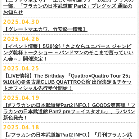
テッカー（サポーター限定カラー）を差し上げます！
楽曲の歌詞に着目し、
気鋭のイラストレーターが自らのフィルターを通
問い合わせ：ノースロードミュージック仙台
※ご購入はおひとり様1枚までとさせていただきます。
M ： 身丈64cm / 身幅57cm / 裄丈84cm
一部、「フラカンの日本武道館 Part2」プレグッズ 通販の
Key. SJ（GAG）
[三宅伸治(vo.g)/石塚英彦(vo)/グレートマエカワ(b)/石塚幸作(ds)]
◎フラワーカンパニーズ presents 「DRAGON DELUXE 2025〜特別
して、
その世界観を絵本として再構築するプロジェクト、”歌詞（うた）
お知らせ
※ご購入されたご本人様のみご参加可能になります。分配や譲渡はでき
L ： 身丈68cm / 身幅62cm / 裄丈87cm
Dr. 南條庄助（すゑひろがりず）
GSK /GUEST Vo:石塚くるみ[pèyang(vo.b)ポトフ(g)アルパカ(ds)]
================================================
編〜」【俺たちのザ・ベストテンPart2】
＊フラカンの日本武道館Part2 ステッカー（サポーター限定カラー：ゴー
の本棚”。
・7月6日(日)
ませんので、予めご了承ください。
XL ： 身丈71cm / 身幅68cm / 裄丈90cm
料金：前売5,000円 当日：5,800円（税込/ドリンク代700円別途要）
【時間(全日共通)】
2025.04.30
日時：10月17日(金) Open 18:15 / Start 19:00
ルド
）
いつもニワトリ堂をご利用いただき有難うございます。
その第４弾としてフラワーカンパニーズ「深夜高速」
の絵本化が決定！
会場：東京・江東区文化センターホール
※本受付は先着順となります。規定枚数に達し次第、受付を終了いたし
※上記サイズはあくまでも目安の寸法です
一般発売：6月8日（日）10:00
OPEN 18:30 /START19:30
文・天野史彬
会場：名古屋DIAMOND HALL
【グレートマエカワ、竹安堅一情報】
時間：Open 16:00 / Start 16:30
ます。
プレイガイド：FANYチケット https://yoshimoto.funity.jp/
【チケット】
出演：
「正しい哺乳類ツアー2025」グッズの一部、並びに「フラカンの日本武
2025.04.26
「SET YOU FREE〜VS SERIES」フラカン武道館応援企画として、札幌
今回の絵本化に際し、鈴木圭介からのリクエストで、
北野武の著書『浅
チケット料金：前売 ¥5,500（税込／全席指定）
※本受付はローソンチケットのシステムを使用しています。
問い合わせ：Fanyチケット 0570-550-100（10時～19時／年中無休）
[1日券] 予約￥5,000/当日￥5,500
2025年5月11日、フラワーカンパニーズが今年1月から全国を回ったツア
フラワーカンパニーズ
道館 Part2」プレグッズをニワトリ堂 2nd STOREにて5/3(土)12:00より取
KLUB COUNTER ACTIONにてPIGGSとの対バンが決定！
草迄』
の表紙などを手掛けたイラストレーターの丹下京子さんが作画を
【イベント情報】5/30(金)「さよならユニバース ジャンピ
一般チケット発売日：5月25日(日)
※本受付にてご購入の際、対象商品の代金とは別に、チケット1枚につき
＝＝＝＝＝＝＝＝＝＝＝＝＝＝
[4日間通し券]￥17,000
ー「正しい哺乳類ツアー2025」の追加公演となる高崎CLUB Jammer’s公
うつみようこ(vo)
り扱いスタート！
担当。
ング乾杯トークショー ～バンドマンのそこまで言っていい
プレイガイド：
ローソンチケットの規定の手数料（システム利用料：330円(税込み)/枚、
※いずれもドリンク代別途要
演が開催された。追加公演の場所がなぜ群馬県・高崎なのかと言えば、
真城めぐみ(vo)
「正しい哺乳類ツアー2025」グッズについては、2025/05/03 12:00 〜
ん会～」開催決定！
◎「SET YOU FREE〜VS SERIES」
楽曲のもつ世界観を繊細に、
豊かに表現した作品に仕上がっています！
イープラス
電子チケット利用料：110円(税込み)/枚）がかかります。
◎フラワーカンパニーズ ワンマンツアー「フラカンのチョイナチョイ
※入場整理番号あり
今年1月にリリースされたアルバム『正しい哺乳類』のレコーディングが
中森泰弘(g)
2025/05/11 23:59までの期間限定での受付となります。
日時：7月28日(月)OPEN 18:30 START19:15
2025.04.25
チケットぴあ
※代金のお支払いは、クレジットカード・PayPay・楽天ペイでのお支払
ナ’25/’26」
※中学生以上はチケットが必要になります。
高崎のスタジオTAGO STUDIO TAKASAKIで行われたからである。作品
奥野真哉(key)
またお届けについて、「正しい哺乳類ツアー2025」グッズを含む場合、5
会場：札幌KLUB COUNTER ACTION
『歌詞の本棚 深夜高速』は、7月11日(金)より全国書店などで発売。お
ローチケ
い、もしくは、コンビニエンスストアの「ローソン」「ミニストップ」
2025年
※オフィシャルFC先行チケット販売あり
のリリースツアーと言えば東京や大阪の大きな会場でファイナルをやっ
クハラカズユキ(dr)
【LIVE情報】The Birthday 『Quattro×Quattro Tour’25』
月末〜6月上旬以降となる予定です。
出演：フラワーカンパニーズ、PIGGS
楽しみに！
問い合わせ：ネクストロード
店内にございます「Loppi」でのお支払いをお選びいただけます。
10月25日(土) 熊本Django 16:30/17:00
※入場順：FC通し券→FC各日券→店通し券→店各日券→当日券
て締め括られるイメージも強いが、その作品が生まれた場所に帰ってい
チケット料金：前売 ¥5,500（税込／整理番号付／ドリンク代別途要）
9/10(水)＠名古屋CLUB QUATTRO公演 出演決定＆チケッ
チケット料金：前売り¥4,800
※各店舗のプレイガイドカウンターでの販売はいたしません。
10月26日(日) 長崎ホンダ楽器 15:30/16:00
一般チケット予約：2025年4月21日(月)から
トオフィシャル先行受付開始！
く、というこのツアーの旅の在り方に美しさを感じる。
※⾼校⽣以下は当⽇¥2,000 キャッシュバックします
◎ニワトリ堂2nd STORE
https://flowercompanyzinc.stores.jp/
チケット発売日：5月24日
商品情報：
・7月31日(木)
※チケットに関する問い合わせは必ず下記にお願いいたします。
11月3日(月・祝) 渋谷duo MUSIC EXCHANGE 15:15/16:00
MANDA-LA2予約フォームよりお申し込みください
そして、これはぼんやりとしたイメージの連鎖でしかないが、群馬と言
（当⽇年齢を証明できるもの（学⽣証、保険証など）のご提⽰
が必要と
2025.04.19
プレイガイド：tiget
https://tiget.net/events/400570
タイトル：『歌詞の本棚 深夜高速』
会場：三重・松阪M’AXA
※海外からは購入できません。日本国内のみの販売になります。
11月8日(土) 徳島club GRINDHOUSE 16:30/17:00
https://ssl.form-mailer.jp/fms/36a3b84d475895
えば詩人の萩原朔太郎である。萩原朔太郎は詩人でありながら、自らマ
なります）
【#フラカンの日本武道館Part2 INFO.】GOODS第四弾「フ
歌詞：鈴木圭介 絵：丹下京子
時間：Open 18:30 / Start 19:00
11月9日(日) 米子AZTiC laughs 15:30/16:00
MANDA-LA2
ンドリンなどの楽器を演奏し、作曲もする音楽家だった。（高崎ではな
一般チケット発売日：6月28日(土)
ラカンの日本武道館 Part2 preフェイスタオル」、ラババン
発売日：2025年7月11日(金)
チケット料金：前売 ¥5,500（税込／全自由・整理番号付／ドリンク代別
＜イベント参加に関してのご注意＞
11月15日(土) 福井CHOP 16:30/17:00
〒180-0003 東京都武蔵野市吉祥寺南町２丁目８−６ 第１８通南ビル地下
いが）前橋文学館という場所に行けば、彼が愛用したアコースティック
問い合わせ：JAILHOUSE TEL:052-936-6041
https://www.jailhouse.jp/
新色発売！
価格：定価2,200円(税込)
途要）
・会場内外の通路など共有部分での座り込み、集団での立ち話など、他
11月16日(日) 神戸VARIT. 15:30/16:00
https://www.manda-la2.com
ギターが飾られていたり、彼の作曲した曲が流れていたりする。詩と音
我こそ”フラカンの日本武道館宣伝隊員”に！という方は、こちらよりポス
2025.04.18
発売元：リットーミュージック
一般チケット発売日：5月26日(月)
のお客様のご迷惑になるような行為はご遠慮ください。イベント中止等
11月29日(土) 名古屋E.L.L 16:30/17:00
2025年9月20日(土)開催するフラワーカンパニーズ日本武道館ワンマンラ
楽の関係、言葉と音楽の関係、「うた」と呼ばれるものの秘密……そう
ター＆フライヤーを必要数お送りさせていただきますので、メールに
商品ページ：
https://www.rittor-
music.co.jp/product/detail/
3125317101/
【#フラカンの日本武道館Part2 INFO.】『月刊フラカン武
イープラス
の原因となります。
11月30日(日) 静岡サナッシュ 15:30/16:00
＝＝＝＝＝＝＝＝＝＝＝＝
イブ「フラカンの日本武道館 Part2 〜超・今が旬〜」、
いうものに思いを馳せるのに、群馬はうってつけの土地である。この日
7月12日(土)7月13日(日)静岡県浜松市浜名湖ガーデンパーク 屋外ステージ
て、件名に「フラカンの日本武道館宣伝隊員応募」と明記いただき、本