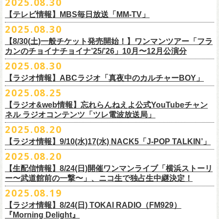
2025.08.30
うような、感動というもののさらに向こう側へ突き抜けていくような、
様々なアイテムが全16種類。ぜひお楽しみください！
サイズ：160（バニラのみ） / S / M / L / XL / XXL
【 受付期間 】
2月21日(土) 別府Copper Ravens 16:30/17:00
うつみようこ(vo)
素晴らしく爽快なライブだった。
＜製品サイズ＞
【テレビ情報】MBS毎日放送「MM-TV」
◆コンビニ(番号端末式)・銀行ATM・ネットバンキング決済
2月22日(日) 福岡CB 15:30/16:00
真城めぐみ(vo)
ライブの1曲目を飾ったのは、今年リリースの最新アルバム『正しい哺乳
160 ： 身丈62cm / 身幅46cm / 肩幅40cm / 袖丈18cm
9月22日(月) 17:00 ～ 9月27日(土) 22:59まで
2025.08.30
2月24日(火) 豊橋Club KNOT 18:30/19:00
中森泰弘(g)
■
9月
1日(月)27:20〜
MBS毎日放送「MM-TV」
類』収録の“少年卓球”。開演時間が来て、会場の照明が落ちて真っ暗にな
S ： 身丈65cm / 身幅49cm / 肩幅42cm / 袖丈19cm
◆クレジットカード決済
2月28日(土) 新潟GOLDEN PIGGS BLACK 16:30/17:00
【8/30(土)一般チケット発売開始！】ワンマンツアー「フラ
奥野真哉(key)
＊グレートマエカワ インタビューOA
り、照明が点滅しはじめ、野性的なビートが鳴り響く登場SE“Eeyo”が流
M ： 身丈69cm / 身幅52cm / 肩幅46cm / 袖丈20cm
9月22日(月) 17:00 ～ 9月30日(火) 22:59まで
3月1日(日) 金沢AZ 15:30/16:00
カンのチョイナチョイナ’25/’26」10月〜12月公演分
クハラカズユキ(dr)
※
リピート放送；
9/4(木)、9/5(金)、9/7(日)
れ出した瞬間から異様なほどの高揚感が会場を包み込み、そして竹安堅
L ： 身丈73cm / 身幅55cm / 肩幅50cm / 袖丈22cm
3月7日(土) HEAVEN’S ROCKさいたま新都心 16:30/17:00
チケット料金：前売 ¥5,500（税込／整理番号付／ドリンク代別途要）
2025.08.30
https://www.mbs.jp/mmtv/
一の目が醒めるようなギターから“少年卓球”が始まった瞬間に、もうこの
XL ： 身丈77cm / 身幅58cm / 肩幅54cm / 袖丈24cm
【 お届け 】
3月14日(土) 仙台darwin 16:30/17:00
※⾼校⽣以下は当⽇¥2,000 キャッシュバックします
#MMTV_mbs
日のフラカンの勝利は確定した――そんな気持ちになった。『正しい哺
【ラジオ情報】ABCラジオ「真夜中のカルチャーBOY」
XXL：身丈81cm / 身幅63cm / 肩幅57cm / 袖丈25cm
10月下旬発送予定
（当⽇年齢を証明できるもの（学⽣証、保険証など）のご提⽰
が必要と
10年ぶり2回目となる日本武道館公演『フラカンの日本武道館 Part2 〜
乳類』はこの10年をかけてフラカンが研ぎ澄ませてきたバンドサウンド
※上記サイズはあくまでも目安の寸法です
2025.08.25
チケット料金：¥5,200(税込/整理番号付/
ドリンク代別途要)
なります）
■8月30日(土) 、9月6日(土)、9月13日(土)
超・今が旬〜』を9月20日(土)
に開催するフラワーカンパニーズが、
今年1
とメッセージ性が高次元で結晶化した大傑作だが、その中でも、“少年卓
※全公演、高校生以下は当日¥2,000 キャッシュバック(当日年齢を証明で
【ラジオ&web情報】忘れらんねえよ公式YouTubeチャン
※チケットにスタンディングの記載がありますが、
当日は椅子あり自由
深夜2:00〜3:00 ABCラジオ「真夜中のカルチャーBOY」
月より月１配信のYouTube番組『月刊フラカン武道館 Part2』をスター
先行配信しておりました「ただいま実演中/ピュアな匂いがチョイナチョ
球”はポップで疾走感があり、初めてロックで高揚した瞬間をギュッと思
ネル ラジオコンテンツ「ツレ電波放送局」
きるもの(学生証、
保険証など)のご提示が必要となります)
席でのご案内となります。
※グレートマエカワ インタビューOA
ト、番組スタート直前スペシャルのvol.
0としてスキマスイッチ、第１回
イナ」を急遽CD化、ライブ会場にて販売がスタート！
い出させるような楽曲だ。10年ぶりの武道館とライブの1曲目を飾るに相
一般チケット発売日：
2025.08.20
券売状況により、
当日券でのご来場のお客様に後方にてスタンディン
https://abcradio.asahi.co.jp/mayoboy/
目のゲストとしてTHE COLLECTORSの加藤ひさし(vo)と古市コータロー
ぜひお手元に〜
応しい楽曲が最新アルバムに収められているという点で、今のフラカン
■8月25日(月)21:00公開
10/25〜12/22公演＞8月30日(土)
グをお願いする
場合もございます
(
g)、第２回目にHump Back、第３回目はスターダスト☆レビューの根本
の絶好調ぶり、そして、この10年間のフラカンが歩んだ道のりの豊かさ
【ラジオ情報】9/10(水)17(水) NACK5「J-POP TALKIN’」
忘れらんねえよ公式YouTubeチャンネル ラジオコンテンツ「ツレ電波放
1/17〜3/14公演＞10月18日(土)
＊2/21＠大分公演のみ＞10月25日(土)
一般チケット：発売中
要、
第４回目は南海キャンディーズの山里亮太、
第５回目は筋肉少女帯
◎31st single「ただいま実演中/ピュアな匂いがチョイナチョイナ」
を感じずにはいられない。
送局」
2025.08.20
■9月10日(水)、17日(水) 24:00～24:30 NACK5「J-POP TALKIN’」
https://flowercompanyz.com/live/2025/06/18/8686
の大槻ケンヂ、
第６回目はBRAHMANのボーカル・TOSHI-LOW、
第７回
価格：1100円(税込)
他にも美しい情景を想起させる“アメジスト”や“ミント”、下世代へのメッ
第10回ツレ：フラワーカンパニーズ 鈴木圭介/グレートマエカワ
【生配信情報】8/24(日)開催ワンマンライブ「横浜ストーリ
詳細：
https://flowercompanyz.com/live/2025/08/12/8752
＊鈴木圭介、グレートマエカワ ゲスト出演
問い合わせ：JAILHOUSE TEL:052-936-6041
https://www.jailhouse.jp/
目はラッパー・シンガーソングライターのNovel Core、そして８回目に四
収録曲:
セージを歌う“履歴書”、長い旅路を歩き続けるバンドの生き様を伝える“ハ
https://youtu.be/BIya9VH0ZOI
ー〜武道館前の一撃〜」、ニコ生で独占生中継決定！
https://www.nack5.co.jp/program/j-pop_talkin/
星球を招きお届けしてきた今番組（
全回アーカイブ配信中）。
1.ただいま実演中
イエース”（この曲の演奏時には、ステージセットとして、実際に60万キ
2025.08.19
2.ピュアな匂いがチョイナチョイナ
ロ以上を走行したというバンドの先代ハイエースが登場した）、キャッ
番組最終回となる今回は、フラカンメンバー4人による「
武道館直前スペ
価格：1100円(税込)
【ラジオ情報】8/24(日) TOKAI RADIO（FM929）
チーなサウンドとモチーフの中に現代社会や人間への批評眼を忍び込ま
シャル」を9月17日(水)21:
『Morning Delight』
00より生配信決定！
せた“ラッコ！ラッコ！ラッコ！”……この10年で生まれた多彩な楽曲たち