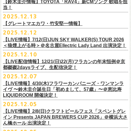
※高校生以下は当日¥2,000キャッシュバック（
当日年齢を証明できるも
ミスター小西(Vo)
当日あらゆる角度から切り取った写真を贅沢にまとめた72ページのフォ
【鈴木圭介情報】TOYOTA「RAV4」新CMソング 歌唱を担
配信日：2025年12月30日(火)正午
の（学生証、保険証など）
のご提示が必要となります）
ザ50回転ズとの対バンツアーが決定！
当！
奥野真哉(Key)
トブックも同梱したスペシャルパッケージ仕様で販売致します。
視聴料：U-NEXT月額会員視聴無料配信URL：
https:
一般チケット発売日：3月8日(日)
「フラカンと行くザ50回転ズの故郷巡りツアー！」と題し、ザ50回転ズ
中森泰弘(G)
2025.12.13
//t.unext.jp/r/flowercompanyz
TOYOTA「RAV4」の新CMソングの歌唱を鈴木圭介が担当
！
のメンバーの故郷、堺、出雲、徳島を２バンドで巡ります！
竹安堅一(G)
フラカンのweb shop「ニワトリ堂」、そして1/31(土)札幌公演よりフラカ
【グレートマエカワ・竹安堅一情報】
2025年12月17日発売とともに新作CMが公開され
ました。
◎「フォークの爆発2026 〜座って演奏するスタイルです〜」
4月4日(土) ,5日(日)に開催される「WALK INN FES! 2026 IN 桜島」にフ
グレートマエカワ(B)
ンのライブ会場にて販売がスタート！
＊以下過去ライブ作品も配信中
ナレーションも担当しております。
2025.12.12
7/4(土)岡山・倉敷新渓園敬倹堂 16:30/17:00 問：キャンディープロモ
ラワーカンパニーズの出演が決定！
一般チケット発売は1月31日。
クハラカズユキ(Dr)
完全生産限定盤のため売り切れ次第販売終了。どうぞお早めに！
『Maximum Top Beat!!』
◎「フラカンの横浜アリーナ -リモートライヴ編- 〜生き続けてる事は最
ぜひチェックしてください！
ーション岡山
どうぞお見逃しなく！
【LIVE情報】7/12(日)JUN SKY WALKER(S) TOUR 2026
フラワーカンパニーズが不定期で行なっている２マンライブ企画「シリ
チケット料金：前売¥5,500(税込/ドリンク代別途要/整理番号付)
3rd Anniversary of Top Beat Club
大のメッセージ！〜」 2020.8.27 横浜アリーナ *無観客配信ライブ
7/5(日)兵庫・神戸クラブ月世界 15:30/16:00 問：清水音泉
＜狼煙上がる時＞＠名古屋Ellectric Lady Land 出演決定！
◎「WALK INN FES! 2026 IN 桜島」
ーズ・人間の爆発」、SCOOBIE Dを迎え、2026年5月に奈良と岐阜での
チケット発売日：2/11(水・祝)
商品詳細：
うつみようこ＆Yokoloco Band “ワンマン！”
◎「ゾロ目だョ全員集合!〜フラカン33年、野音99年〜」
2022.9.23 日比
7/11(土)岐阜・郡上八幡Club Layla 16:30/17:00 問：クラブレイラ
日付：4月4日(土) ,5日(日) ※日割り発表は後日となります
◎「フラカンと行くザ50回転ズの故郷巡りツアー！」
開催が決定！
問い合わせ：十三GABU
LIVE Blu-ray+CD『フラカンの日本武道館 Part2 ～超・今が旬～』
2025.12.10
【公演日】2026/2/5 (木)
3月26日(木)＠KT ZEPP YOKOHAMAで開催される「PON pre WALK
谷野外大音楽堂
7/19(日)東京・有楽町I’M A SHOW 15:15/16:00 問：ネクストロード
会場：南栄リース桜島広場(桜島多目的広場野外ステージ)
日時：2026年4月9日(木) 18:30 OPEN / 19:00 START
内容：Blu-ray+2CD+LIVE PHOTO BOOK(72p） *三方背BOX仕様
【会場】荻窪 TOP BEAT CLUB
THIS WAY〜12年目でも終わらない青春の歌〜」にフラワーカンパニーズ
【LIVE配信情報】12/21(日)22(月)フラカンの年末恒例＠京
◎ フラワーカンパニーズ「神さまツアー」～年末恒例磔磔2デイズ～ 1
8/1(土)福岡・門司BRICK HALL 16:30/17:00 問：ブリックホール
出演：
会場：大阪・堺ファンダンゴ
2025年もお互いに充実のライブを展開してきた両者によるガチンコ対バ
◎フラカン＆ヨコロコ合同企画「俺たちのザ・ベストテン2026」東京編
価格：¥11,000(税込)
【開場/開演】19:00 / 19:30
の出演が決定しました！
都磔磔2daysライブ、生配信決定！
日目 2023.12.13 京都磔磔
8/2(日)福岡・門司BRICK HALL 15:30/16:00 問：ブリックホール
ーゲストアーティスト
出演：フラワーカンパニーズ、ザ50回転ズ
ン、熱すぎるステージになること必至！
【昭和の歌番組を代表する『ザ・ベストテン』のトリビュートLIVE。
発売日：2026年1月30日
【出演】うつみようこ＆Yokoloco Band
本日よりチケット最速先行受付も開始！
2025.12.07
2026年4月18日(土)岩手県二戸市九戸城跡で開催される、結成10周年を迎
◎ フラワーカンパニーズ「神さまツアー」～年末恒例磔磔2デイズ～ 2
チケット料金：5,500円（税込/整理番号付/ドリンク代別）
HEY-SMITH / RHYMESTER / バックドロップシンデレラ / KALMA / 打首
チケット料金：前売り 5,000円(ドリンク代別途)
一般チケット発売は3月8日。
数々の昭和歌謡のカヴァーだけの一夜】
販売場所：フラワーカンパニーズweb shop「ニワトリ堂」
【前売】5,000円 (+1D）
お見逃しなく〜
えるSaToMansion主催のイベント【南部事変 2026】にフラワーカンパニ
日目 2023.12.14 京都磔磔
【LIVE情報】4/30(木)フラワーカンパニーズ・ワンマンラ
※7/4＠倉敷はドリンク代なし、7/19＠東京は全席指定
獄門同好会 / 友部正人 / bacho / THE BOYS&GIRLS
※整理番号あり
どうぞお見逃しなく！
日時：5/19(火)開場18:30／開演19:00
（https://flowercompanyzinc.stores.jp/）、フラワーカンパニーズ ライブ
【当日】5,500円 (+1D）
ーズの出演が決定しました！
イヴ 〜鈴木圭介誕生日「初めまして、57歳」〜＠恵比寿
※高校生以下は当日¥2,000キャッシュバック（
当日年齢を証明できるも
/ SOIL&”PIMP”SESSIONS / フラワーカンパニーズ / SIX LOUNGE / THE
※小学生以上有料、未就学児童入場不可
会場：東京・荻窪TOP BEAT CLUB
会場
【発売場所】イープラス／Peatix
◎「PON pre WALK THIS WAY〜12年目でも終わらない青春の歌〜」
LIQUIDROOM 開催決定！
■U-NEXT問い合わせ：
https://help.
unext.jp/info-video/detail/
info403b
の（学生証、保険証など）
のご提示が必要となります）
FOREVER YOUNG / ENTH / Hump Back / The Birthday (クハラカズユ
チケット発売：2026年1月31日(土)午前10時～
◎フラワーカンパニーズpresents『シリーズ・
人間の爆発』
出演：
※完全生産限定盤のため、生産分完売次第販売終了
【一般発売日】12/13 10:00〜
日時：2026年3月26日(木) 開場17:30 / 開演18:30
◎SaToMansion 10th anniversary festival【南部事変 2026】
2025.12.05
一般チケット発売日：3月28日(土)
キ, ヒライハルキ, フジイケンジ)
イープラス
https://eplus.jp/sf/detail/
4450790001-P0030001
日時：5月30日(土) 開場 16:30 / 開演 17:00
真城めぐみ(Vo)
【イープラス URL】
https://eplus.jp/sf/detail/4450650001-P0030001
会場：KT ZEPP YOKOHAMA
▼CM 概要
日時：2026年4月18日(土) 開城 10:00 / 閉城 17:30 予定
ー鹿児島アーティスト
会場：奈良NEVER LAND
うつみようこ(Vo)
【LIVE情報】2/8(日)クラフトビールフェス「スペントグレ
【Peatix URL】
https://peatix.com/event/4740570
出演：Hump Back/四星球/フラワーカンパニーズ … and more!!
TOYOTA RAV4「LOVE FOREVER」篇
会場：岩手県二戸市九戸城跡
https://www.city.ninohe.lg.jp/info/335
人性補欠 / Tonto / その日暮らし / 花想い / Noisy Laf / 椿井紗代 / Wiθ /
日時：2026年4月11日(土) 16:30 OPEN / 17:00 START
出演：フラワーカンパニーズ/SCOOBIE DO
鈴木圭介(Vo)
イン Presents JAPAN BREWERS CUP 2026」＠横浜大さ
【入場順】1.イープラス 2.Peatix
チケット料金：¥5,0OO(1F立ち見)¥6,0OO 1Drink別(2F指定席)
＊TOYOTA「RAV4」オフィシャルサイト：
https:/
/toyota.jp/rav4/
その他詳細：SaToMansion 公式サイト：
https://satomansion.com/
Poly lism / DJ Msize /ともそだちBAND / +オーディショングランプリ
ん橋ホール 出演決定！
会場：島根・出雲アポロ
チケット料金：前売り¥5.200(税込/D別/整理番号付)
ミスター小西(Vo)
2026年2月 「初恋の嵐 西山達郎生誕祭～初恋の嵐 カモンアゲイン!2026
【問】TOP BEAT CLUB 03-6913-5433 info@topbeatclub.com
※1Drink別
竹原ピストルさん（バンド編成）との対バンライブが決定！
ーー
出演：フラワーカンパニーズ、ザ50回転ズ
一般チケット発売日：2026年3月8日(日)
奥野真哉(Key)
～」開催ゲストボーカルとして、