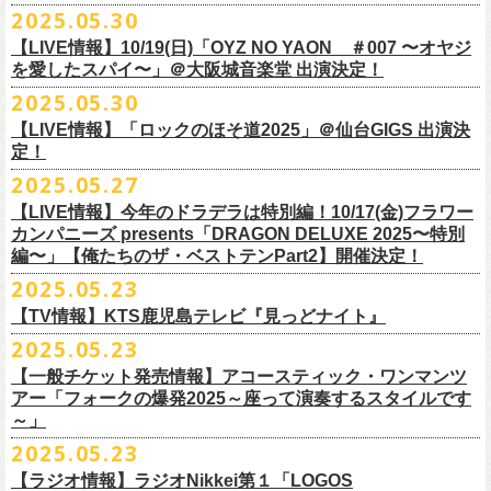
公演を直前に控えた9月3日(水)、
トークイベントを開催！
12月14日(日) 弘前KEEP THE BEAT 15:30/16:00
2025.05.30
7月21日(月祝)21:00より配信されます。
■内容：サイン会＋トークショー
泉 info@shimizuonsen.com
12月21日(日) 京都磔磔 15:30/16:00
8/24(日)F.A.D YOKOHAMAにて開催する「横浜ストーリー 〜武道館前の
【LIVE情報】10/19(日)「OYZ NO YAON ＃007 〜オヤジ
会場は登録有形文化財に指定されている京都・
紫
明
会館
にて、
2024年4月
12月22日(月) 京都磔磔 18:30/19:00
一撃〜」の一般チケットが本日6/29(日)10:00より発売開始！
フラカンの日本武道館公演のチケットは絶賛発売中。
を愛したスパイ〜」＠大阪城音楽堂 出演決定！
<イベント参加方法>
出演：子供バンド、怒髪天、フラワーカンパニーズ
よりスタートし今年2年目に突入した京都・α-
STATIONのフラワーカンパ
2026年
合わせてお見逃しなく！
電子チケットで対象商品をご予約ご購入いただいたお客様は先着にてイ
チケット料金：前売り オールスタンディング ￥6,900-（整理番号付/別途
10年ぶり2回目となる日本武道館公演『フラカンの日本武道館 Part2 〜
2025.05.30
ニーズのレギュラー番組「
CHARMING BONGO」の公開収録を兼ねて行
1月17日(土) 長野CLUB JUNK BOX 16:30/17:00
9/20(土)「フラカンの日本武道館 Part2 〜超・今が旬〜」まで１ヶ月を切
ベントにご参加いただけます。
ドリンク代）
超・今が旬〜』を開催するフラワーカンパニーズが、今年1月より月１配
われます。
【LIVE情報】「ロックのほそ道2025」＠仙台GIGS 出演決
1月18日(日) 千葉LOOK 15:30/16:00
ったタイミングでのワンマンライブ！
＜番組情報＞
※入場は整理番号順でのご入場となります
信のYouTube番組『月刊フラカン武道館 Part2』をスタート、6回目のゲ
定！
1月24日(土) 高知X-pt. 16:30/17:00
武道館とともに、お待ちしております
『月刊フラカン武道館 Part2』
※規定枚数に達し次第受付は終了させていただきますので予めご了承く
ストとして、TOSHI-LOW（BRAHMAN）の出演が決定！
◎『フラカンのチャーミングなトークライヴ in 京都 – public recording
2025.05.27
1月25日(日) 広島SECOND CRUTCH 15:30/16:00
■vol.7
ださい。
7/20(日)大阪公演追加チケット▼先着受付[e+]
on a radio program「CHARMING BONGO」-』
1月27日(火) 四日市CLUB CHAOS 18:30/19:00
◎「横浜ストーリー 〜武道館前の一撃〜」
ゲスト：Novel Core
【LIVE情報】今年のドラデラは特別編！10/17(金)フラワー
※ご購入されたご本人様のみご参加可能になります。分配や譲渡はでき
販売期間：7/1(⽕) 19:00 〜 7/19(⼟) 23:59
番組スタート直前スペシャルのvol.0としてスキマスイッチ、第１回目の
日時：2025年9月3日(水) OPEN 18:30 / START 19:00
1月31日(土) 札幌近松 16:30/17:00
日時：8月24日(日)Open 15:30 / Start 16:00
カンパニーズ presents「DRAGON DELUXE 2025〜特別
7月21日(月祝)21:00〜配信
ませんので、予めご了承ください。
https://eplus.jp/kodomoband/
ゲストとしてTHE COLLECTORSの加藤ひさし(vo)と古市コータロー(g)、
会場：京都・
紫
明
会館
2月4日(水) 下北沢シェルター 18:30/19:00
会場：神奈川・F.A.D YOKOHAMA
編〜」【俺たちのザ・ベストテンPart2】開催決定！
本番URL：
https://www.youtube.com/
watch?v=I8Zw-h9Anxg
フラワーカンパニーズが、
結成以来発表してきた楽曲を6人のreviewerた
※未就学児のお子様のご同伴をご希望の場合は、1名のみ同伴可能です。
第２回目にHump Back、第３回目はスターダスト☆レビューの根本要、
出演：フラワーカンパニーズ
2月14日(土) 大阪バナナホール 16:30/17:00
チケット料金：前売 ¥5,200(税込/整理番号付/ドリンク代別途要)
2025.05.23
ちによるレ
ビューとともに紹介する企画「フラカンの音楽目録」がスタ
ただし、座席のご用意はできませんので、同伴される方のお膝の上にお
第４回目は南海キャンディーズの山里亮太、そして第５回目は大槻ケン
入場料：1500円(税込/整理番号付自由席/
ドリンク代別途要)
2月15日(日) 岡山ペパーランド 15:30/16:00
前売￥5,200（税込、ドリンク代別、オールスタンディング）
ート！
座りいただきます。予めご了承ください。
ヂを招きお届けしてきた今番組（全回アーカイブ配信中）、第６回目と
【TV情報】KTS鹿児島テレビ『見っどナイト』
チケット発売日：6月29日(日)17:00〜
2月21日(土) 別府Copper Raven 16:30/17:00
※高校生以下は当日￥2,000キャッシュバック （当日年齢を証明できるも
＊アーカイブ配信中！
自他共に認めるライブマスターとして一年中ライブで全国を回りな
が
お席が必要な場合は、イベント参加券が必要です。
なる今回のゲストは、BRAHMANのボーカル・TOSHI-LOWを招聘。
プレイガイド：Live Pocket
https://t.livepocket.jp/e/flowercompanyz
2025.05.23
2月22日(日) 福岡CB 15:30/16:00
の(学生証、保険証など)のご提示が必要となります）
■vol.0 番組スタート直前スペシャル
■5月24日(土)25:15〜 25:45 KTS鹿児島テレビ『見っどナイト』
ら、コンスタントに楽曲を製作、新作を発表し、
今年1月には20枚目とな
▼詳細は下記ローソンチケットサイトをご確認ください。
9/20(土)開催「フラカンの日本武道館Part2 〜超・今が旬〜」グッズにつ
2月24日(火) 豊橋Club KNOT 18:30/19:00
一般発売日:6月29日(日)
【一般チケット発売情報】アコースティック・ワンマンツ
ゲスト：スキマスイッチ
https://www.kts-tv.co.jp/program/midnight/
るオリジナルアルバム『正しい哺乳類』
をリリース、これまで発表して
きまして、今回9/20までにお届け予定で、通販での事前販売受付（7月中
フラカン2度目の武道館開催を反対だと言い放つTOSHI-LOW、フラカン
アー「フォークの爆発2025～座って演奏するスタイルです
2月28日(土) 新潟GOLDEN PIGGS BLACK 16:30/17:00
プレイガイド：
フラワーカンパニーズがこれまでに発表した配信限定楽曲、数々のアー
https://www.youtube.com/watch?
v=BR4CmNuGCLg&t=28s
＊3/15(土)正しい哺乳類ツアー2025」＠鹿児島 SR HALL公演の模様が２
きた曲は300曲以上になります。
【特典会内容】
旬頃〜開始予定）を準備しております。
メンバーは番組終了までにTOSHI-LOWを納得させられるか?!
～」
3月1日(日) 金沢AZ 15:30/16:00
チケットぴあ
ティストトリビュート盤に参加した楽曲、シングル・カップリングに収
週にわたってオンエア！
その代表として 2004 年に誕⽣した「深夜⾼速」は、本当にたくさんの⽅
■トーク＆サイン参加券（1冊券）：トークショー＋サイン会
6月18日(水)21:00よりプレミア公開される。
3月7日(土) HEAVEN’S ROCKさいたま新都心 16:30/17:00
イープラス
録された楽曲など、現在入手困難となっているオリジナルアルバム未収
2025.05.23
■vol.1
にカバーしていただき、近年では CM にも起⽤されるなど、頼もしいフ
それに先がけた超先行販売として、フラカンのオリジナル・オーバーオ
3月14日(土) 仙台darwin 16:30/17:00
ローチケ
録楽曲をコンパイルした企画アルバム『HESOKURI ～オリジナルアルバ
ゲスト：加藤ひさし、古市コータロー(THE COLLECTORS)
ラカンの顔になってくれていますが、その他にも聴く⼈それぞれにとっ
※出演者との握手や接触はNGとさせて頂きます。
【ラジオ情報】ラジオNikkei第１「LOGOS
ールの販売が決定！
フラカンの日本武道館公演のチケットは絶賛発売中。