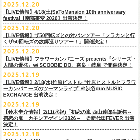
【発売場所】イープラス／Peatix
2025.12.20
(奥野真哉、グレートマエカワ)
ちしております。
5月、東京・荻窪TOP BEAT CLUB、さらに待望の初の大阪・十三GABU
す！〉の開催決定！
【イープラス URL】https://eplus.jp/sf/detail/4461090001-P0030001
今年は、通常のアコースティック・スタイル「〜
座って演奏するスタイ
ゲストDJ:OKA-T／SAKI／HYNG
と、2公演での開催となる。
【LIVE情報】4/18(土)SaToMansion 10th anniversary
【Peatix URL】https://peatix.com/event/4782289
U-NEXTにて独占ライブ配信された9月20日(土)開催の日本武道館公演『フ
ルです〜」でのライヴに加え、
新たな試みとして歌とアコースティック
18:00〜
◎「Mobstyles presents KOKOKARA」
ベストテン世代による、ベストテン世代のための、そしてベストテン世
festival【南部事変 2026】出演決定！
【発売日】1/13 18:00
ラカンの日本武道館 Part2 〜超・今が旬〜』の模様が、12/30(火)正午よ
ギター一本とコーラスと小
物の楽器などで構成するライヴ「ミニマル巡
¥3,000(ドリンク別)
日時：2026年3月20日(金祝) 開場16:00 / 開演 17:00
代じゃなくてもきっと楽しんでいただける、懐かしくも新鮮でとびきり
2025.12.20
【問】TOP BEAT CLUB 03-6913-5433
り再びU-NEXTにてアーカイブ配信スタート！
業 〜うたとギターとコーラスと〜」の２形態で開催いたします。
予約メールアドレス
会場：釜石市民ホール TETTO ホールA（〒026-0024 岩手県釜石市大町
贅沢なステージショウ！
【LIVE情報】ザ50回転ズとの対バンツアー「フラカンと行
okumasa.hrsm@gmail.com
1-1-9）
今年はどんな選曲＆ランキングになるのか！？
くザ50回転ズの故郷巡りツアー！」開催決定！
全国のライブハウスを主戦場とし”メンバーチェンジなし、
活動休止な
初の試み、そして初の会場を多く含む今ツアー、
どうぞお楽しみに！
出演：10-FEET / フラワーカンパニーズ / OA 田原 104 洋/SBE
どうぞお楽しみに！
◎「オクノマサヒコの DJ Dinners2026〜グレッグ・バレンタイン〜」
し”で全国各地でライブ・
ツアーを続けているフラカンが、結成36年
2025.12.20
友部正人さんと今度は九州へ！熊本で２マンライブ開催決定！
チケット料金：前売￥6,600（税込）
【日 程】2026年2月12日(木)
で”超・今が旬”
と自負し10年振りに挑んだ2度目の日本武道館ライブ。
＊オフィシャル先行実施！
＊【ザ・ベストテン】初代司会者、久米宏さんのご逝去の報に接し、心
【LIVE情報】フラワーカンパニーズ presents『シリーズ・
【時 間】OPEN 18:00 CLOSE 23:00 (L/O 22:00)
映像監督・番場秀一氏が当日の模様と前後に行ったインタビューを交
◎フラワーカンパニーズ presents 「シリーズ・人間の爆発 〜
友部
さん
と
◎「フォークの爆発2026 ミニマル巡業 〜うたとギターとコーラスと〜」
受付期間：1/24(土) 18:00〜2/1(日) 23:59
人間の爆発』w/ SCOOBIE DO、奈良・岐阜 で開催決定！
から哀悼の意を捧げます
※お店のキャパシティに限りがあるため、混雑状況によっては時間制の
え、今のフラカンをリアルに映し出した148分。
鹿児島ー熊本のハイエース旅〜」
＊ミニマル巡業とは『
新たな試みとして歌とアコースティックギター一
https://l-tike.com/kokokara/
昨年9月20日(土)に開催されたフラワーカンパニーズ 日本武道館公演『フ
2025.12.19
入れ替えとさせていただきます。
日時：2026年4月5日(日) 開場14:30 開演15:00
本とコーラスと小
物の楽器などで構成するライヴ』です
問い合わせ：G/i/P 問い合わせフォーム
http://www.gip-web.co.jp/t/info
◎フラカン＆ヨコロコ合同企画「俺たちのザ・ベストテン2026」大阪編
ラカンの日本武道館 Part2 〜超・今が旬〜』の模様を収録したLIVE Blu-
【LIVE情報】2/18(水)竹原ピストル “竹原ピストルとフラワ
何卒、ご了承ください。
この配信を記念し公開されている、2020年開催の横浜アリーナでの無観
会場：熊本Django
6/8(月)京都・紫明会館 18:30/19:00 問：SOLE CAFE
イベントオフィシャルサイト：
【昭和の歌番組を代表する『ザ・ベストテン』のトリビュートLIVE。
ray+CDの発売が決定！
ーカンパニーズのツーマンライブ”＠渋谷duo MUSIC
【会 場】押競満寿 〒151-0062 東京都渋谷区元代々木町25-5 1F
客配信ライブ、
2022年開催の日比谷野音ライブ、
そして年末恒例となっ
出演：フラワーカンパニーズ、
友部
正人
6/10(水)広島・東広島 西条公会堂 18:30/19:00 問：キャンディープロモ
https://www.mobstyles.tokyo/view/page/mob25th
数々の昭和歌謡のカヴァーだけの一夜】
EXCHANGE 出演決定！
【料金】2000円（1ドリンク付き）
ている京都のライブハウス磔磔でのセットリ
ストほぼ被りなし2DAYSの
チケット料金：5200円（税込/ドリンク代別/整理番号付）
ーション広島
日時：5/14(木) 開場18:30／開演19:00
全国のライブハウスを主戦場とし”メンバーチェンジなし、活動休止な
2025.12.19
2023年の映像と合わせて、どうぞお楽しみください。
一般チケット発売日：2026年2月11日(水祝)10:00
6/11(木)香川・高松燦庫(sanko) 18:30/19:00 問：燦庫-
会場：大阪・十三GABU
し”で全国各地でライブ・ツアーを続けているフラカンが、結成36年
プレイガイド：イープラス
【鈴木圭介情報】2/11(水祝)「初恋の嵐 西山達郎生誕祭～
SANKO-/TOONICE
出演：
で”超・今が旬”と自負し10年振りに挑んだ2度目の日本武道館ライブ。
初恋の嵐 カモンアゲイン!2026～」＠新代田FEVER 出演
問い合わせ：熊本Django
6/13(土)三重・鳥羽水族館 18:15/18:45 問：ネクストロード
真城めぐみ(Vo)
映像監督・番場秀一氏が当日の模様と前後に行ったインタビューを交
決定！
＊U-NEXT独占ライブ配信詳細
チケット料金：4,800円（税込/整理番号付/ドリンク代別）
うつみようこ(Vo)
え、今のフラカンをリアルに映し出した148分の映像、またライブ音源と
◎フラワーカンパニーズ「フラカンの日本武道館 Part2 〜超・今が
＊一般チケット発売日が当初のご案内より変更となりました
2025.12.18
※6/13＠鳥羽はドリンク代なし
鈴木圭介(Vo)
しても楽しめるのに加え、新保勇樹、CHIYORI、2人の気鋭カメラマンが
旬〜」