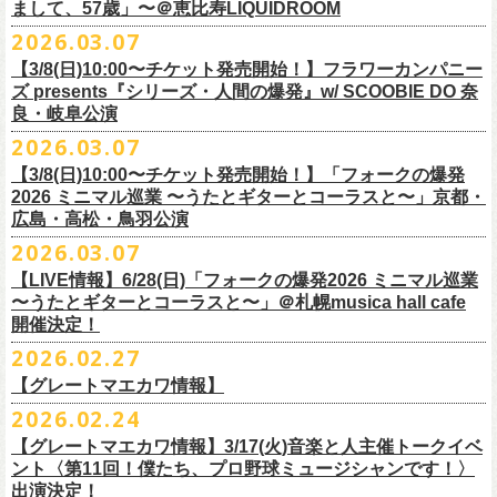
フラワーカンパニーズ presents「DRAGON DELUXE 2026」開催決定！
まして、57歳」〜＠恵比寿LIQUIDROOM
＊ライブハウス会場限定店頭先行：4/4(土) 12:00〜19:00
のみ
チケット料金：前売 ¥4,500(税込/ドリンク代別）
7月8月に開催するフラワーカンパニーズのアコースティック企画「フォ
・石巻 BLUE RESISTANCE店頭
2026.03.07
会場：国営みちのく杜の湖畔公園 北地区 エコキャンプみちのく
一般チケット発売日：4/25(土) 10:00
「DRAGON DELUXE」は、“名古屋のロックシーン活性化”、“
デビューか
ークの爆発2026 〜座って演奏するスタイルです〜」の一般チケット発売
〒986-0824 宮城県石巻市立町１丁目１－２－１
７
HP：
https://arabaki.com/
▼OFFICIAL HP先行
【3/8(日)10:00〜チケット発売開始！】フラワーカンパニー
5月23日(土)、24日(日)＠東京・錦糸公園で行われる「ニクオン2026」に
ら応援してくれている名古屋の皆さんへの恩返し”、“
名古屋への郷土愛”の
が3/28(土)10:00よりスタート！
*注意事項
【受付期間】4/4(土) 10:00 ～ 4/12(日) 23:59
ズ presents『シリーズ・人間の爆発』w/ SCOOBIE DO 奈
フラワーカンパニーズの出演が決定！
3つをテーマに掲げ、2012年より地元・
名古屋で開催しているフラワーカ
また、先日追加発表いたしました「フォークの爆発2026 ミニマル巡業 〜
東北地方在住者のみの先着販売となります
[GTR祭’26 SPECIAL BAND]
【当落・入金期間】4/15(水) 13:00 ～ 4/19(日) 21:00
良・岐阜公演
フラカンの出演はいずれか1日となります。
ンパニーズの主催イベント。
うたとギターとコーラスと〜」6/28(日)＠札幌musica hall cafeのチケット
１人１枚のみ購入可能
＊The Birthday (クハラカズユキ, ヒライハルキ, フジイケンジ)
【受付URL】
https://eplus.jp/g-freakfactory/
2026.03.07
THE BOYS&GIRLS 15th ANNIVERSARY TOUR《GO AHEAD 2026》に
も同じく3/28(土)10:00よりスタート！
住所記載の身分証確認持参の上、
それぞれのライブハウス店頭にて販売
＊ Paledusk
————————————————
フラワーカンパニーズの出演が決定！
◎「ニクオン2026」
【3/8(日)10:00〜チケット発売開始！】「フォークの爆発
15回目となる今年は初のアコースティックセットスタイル”
フォークの爆
します
・Kyeboad：高野勲
○枚数制限：お一人様2枚まで
7月23日(木)＠八王子RIPS にて、15周年お祝いさせていただきます！
日時：2026年5月23日(土)、24日(日) 11:00〜19:00 ※フラワーカンパ
2026 ミニマル巡業 〜うたとギターとコーラスと〜」京都・
発編”で開催！
購入は現金のみとなります
[GUEST GUITAR ＆ VOCALS]
○3歳以上のお客様はチケットが必要。「3歳未満のお子様」は保護者と一
ニーズの出演はいずれか1日
広島・高松・鳥羽公演
ゲストにお招きするのは、YO-KING、そしてヒグチアイ！
◎「フォークの爆発2026 〜座って演奏するスタイルです〜」
転売は固く禁止とさせていただきます
・うつみようこ
緒の場合は保護者1名につき1名まで入場無料。（保護者1名、「3歳未満
◎THE BOYS&GIRLS 15th ANNIVERSARY TOUR《GO AHEAD 2026》
会場：錦糸公園（東京都墨田区錦糸4-15-1）
2026.03.07
素敵な弾き語りをしてくださるお二人と共に、
贅沢な1日をお届けしま
7/4(土)岡山・倉敷新渓園敬倹堂 16:30/17:00 問：キャンディープロモ
公演当日も身分証を確認させて頂きます（U-22割も同様）
・菅原卓郎(9mm Parabellum Bullet)
のお子様」2名の場合は入場不可。）
日時：2026年7月23日(木) OPEN 18:30 / START 19:00
出演：フラワーカンパニーズ、勝手にしやがれ、馬場俊英、
松室政哉、
す。
ーション岡山
当日11:30〜整列開始いたします
【LIVE情報】6/28(日)「フォークの爆発2026 ミニマル巡業
・曽我部恵一
○今回のイベントに関しては、電子チケットまたは紙チケットとさせて頂
会場：八王子RIPS
ジャンクフジヤマ、THESE THREE WORDS、Ally CARAVAN、the
7/5(日)兵庫・神戸クラブ月世界 15:30/16:00 問：清水音泉
〜うたとギターとコーラスと〜」＠札幌musica hall cafe
近隣のご迷惑になるためそれ以前のお並びは禁止とさせていただき
ます
・竹安堅一(フラワーカンパニーズ)
きます。
出演：THE BOYS&GIRLS、フラワーカンパニーズ
Tiger、island etc.、BOΦGY 他
◎フラワーカンパニーズ presents 「DRAGON DELUXE 2026 〜フォーク
開催決定！
7/11(土)岐阜・郡上八幡Club Layla 16:30/17:00 問：クラブレイラ
その他詳細：
https://www.gip-web.co.jp/schedule/detail/8491#13568
・TAKUMA(10-FEET)
————————————————
チケット料金：5,000円/10代割：¥4,000 （税込/ドリンク代別)
入場/観覧：無料/オールスタンディング
の爆発編〜」
7/19(日)東京・有楽町I’M A SHOW 15:15/16:00 問：ネクストロード
問い合わせ：
2026.02.27
G.I.P.
https://www.gip-web.co.jp/t/info
・Duran
問い合わせ：
https://info.diskgarage.com/
その他詳細：
https://www.theboysandgirls.net/goahead26
アクセス：JR総武線「錦糸町駅」北口より徒歩3分、
東京メトロ半蔵門線
日時：2026年8月30日(日) 開場16:30 開演17:00
4/30(木)鈴木圭介57歳の誕生日に恵比寿
LIQUIDROOMNにてワンマンライ
8/1(土)福岡・門司BRICK HALL 16:30/17:00 問：ブリックホール
・TOSHI-LOW (OAU/BRAHMAN/the LOW-ATUS)
【グレートマエカワ情報】
「錦糸町駅」4番出口すぐ
会場：愛知＠名古屋 DIAMOND HALL
ブ、本日より一般チケットの発売がスタート！
8/2(日)福岡・門司BRICK HALL 15:30/16:00 問：ブリックホール
＊宮古公演
&KOHKI(OAU/BRAHMAN)
肉ハジケテ、音シタタル。 フードフェスと音楽フェスのコラボイベント
2026.02.24
出演：フラワーカンパニーズ（*アコースティックSET）、
YO-KING、ヒ
チケット料金：5,500円（税込/整理番号付/ドリンク代別）
日時：2026年7月26日(日) 開場 17:30 / 開演 18:00
・布袋寅泰
「ニクオン2026」
今年も開催！
5/4(月祝)5/5(火祝)＠大阪・泉大津フェニックスで開催される
グチアイ
【グレートマエカワ情報】3/17(火)音楽と人主催トークイベ
※7/4＠倉敷はドリンク代なし、7/19＠東京は全席指定
会場：岩手・カウンターアクション宮古
・ホリエアツシ(ストレイテナー)
墨田区を中心とした人気飲食店約20店舗が自慢の肉料理を披露。
ステー
「OTODAMA’26」にフラワーカンパニーズの出演が決定！
6月20日(土)、21日(日)に渋谷のライブハウスで開催される『YATSUI
チケット料金：前売 ¥5,500（税込/椅子席/整理番号付/ドリンク代別途
ント〈第11回！僕たち、プロ野球ミュージシャンです！〉
◎フラワーカンパニーズ・ワンマンライヴ
※高校生以下は当日¥2,000キャッシュバック（
当日年齢を証明できるも
出演：サンボマスター、フラワーカンパニーズ
・松尾レミ(GLIM SPANKY)
ジでは今年も極上のライブをお届け。
フラワーカンパニーズは5月5日(火祝)、10:00開場後の朝イチ！源泉テン
FESTIVAL! 2025』にフラワーカンパニーズの出演が決定！
出演決定！
要）
〜鈴木圭介誕生日「初めまして、57歳」〜
の（学生証、保険証など）
のご提示が必要となります）