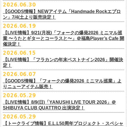
その他詳細：OFFICIAL SITE：
https://www.ishigaki-fes.jp/
2026.06.30
水音泉
☆最速先行受付スタート！
カラー：レッド , ブルー
済チケット
をお持ちの方はそのまま使用可能となります。
2026年
9月2日〜6日に開催される
スマイリー
原島さんのイベント
湯仲間販売所
https://eplus.jp/sf/detail/4579890001-P0030001P0030002?
【GOODS情報】NEWアイテム「Handmade Rockエプロ
素材：綿 100％
「SMILEY’S CONNECTION スマイリー原島 BIRTHDAY FESTIVAL
#いしがき2026
チケットぴあ
ン」7/4(土より販売決定！
P6=001&P1=0402&P59=1&block=true
サイズ：28 × 28 cm
6days ～ ハメチ a-GOGO CARNIVAL!!～」出演決定！
【チケットぴあにてご購入のお客様】
#いしがきミュージックフェスティバル
イープラス
その他詳細：イベントオフィシャルサイト
https://shelter35th.com/
生地：8重ガーゼふきん
2026.06.19
フラワーカンパニーズは
＜
day
２下北沢
CLUB Que
編＞
9月3日(木)下北沢
払戻方法は、
チケットの受取方法や支払方法などにより異なります。
7/4(土)「フォークの爆発2026 〜座って演奏するスタイルです〜」＠倉敷
ローチケ
問い合わせ：HOTSTUFF 050-5211-6077(平日12:00-18:00)
CLUB Queに出演致します。
下記 URL よりどの払戻方法になるのか確認してください。
【LIVE情報】9/21(月祝)「フォークの爆発2026 ミニマル巡
新渓園敬倹堂より、グッズにNEWアイテムが登場！
業 〜うたとギターとコーラスと〜」＠福島Player’s Cafe 開
http://t.pia.jp/guide/refund.
jsp
新たな企画「Handmade Rock」シリーズ第一弾として、初アイテム、エ
・11/1(日)名古屋クラブクアトロ OPEN 15:15 START 16:00 問：
催決定！
<お問合せ> チケットぴあ
http://t.pia.jp/help/
index.jsp
プロンを販売いたします！
JAIL HOUSE
2026.06.15
お料理の時だけでなく、お掃除やDIY作業の時など、いろんなシチュエー
チケットぴあ
【イープラスにてご購入のお客様】
ションでご利用いただけるおすすめアイテムです。
イープラス
【LIVE情報】「フラカンの年末ベストナイン2026」開催決
12/2(水)恵比寿LIQUIDROOMで開催される奥野
真哉さんの祝・還暦イベン
9/22(火祝)富山駅周辺5会場で開催されるサーキットフェス「back on live
払戻方法は、チケットの受取方法や支払方法により異なります。
ぜひチェックしてくださいね！
定！
ローチケ
トにフラワーカンパニーズの出演が決定！
FES 2026 能登半島災害復興支援」にフラワーカンパニーズの出演が決
詳細は下記の払戻方法チャートをご確認ください。
2026.06.07
グレートマエカワ、竹安堅一が参加するうつみようこ＆Yokoloco Bandも
定！
＜公演変更／延期 払戻方法確認チャート＞
＜全公演共通＞
【GOODS情報】「フォークの爆発2026 ミニマル巡業」よ
ハウスバンドとして参加いたします。
チケット完売となっておりました7/11(土)開催「
フォークの爆発2026 〜
出演する会場など詳細は後日発表となります。
払戻方法確認チャート
http://eplus.jp/
refund2/
チケット料金：前売￥5,700(税込/ドリンク代別途要)
りニューアイテム販売！
みんなで盛大にお祝いしましょう♪
座って演奏するスタイルです〜」岐阜・郡上八幡Club Layla 公演につき
質問に答えながらご自身の状況を確認してください。 適切な払戻方法を
※高校生以下は当日¥2,000キャッシュバック（当日年齢を証明できるも
まして、限定枚数となりますが＜立ち見席＞
2026.05.29
の追加販売を行うことが決
どうぞお楽しみに！
ご覧になれます。
の（学生証、保険証など）のご提示が必要となります）
6/8(月)からスタートする「フォークの爆発2026 ミニマル巡業 〜うたとギ
◎奥野真哉 還暦イベント “〜オクピンの笑って︕笑って︕︕ 60歳〜「君
定しました。
【LIVE情報】8/9(日)「YANUSHI LIVE TOUR 2026」＠
e+Q＆A ページ：
https://eplus.jp/qa/
チケット完売となっておりました7/5(日)開催「フォークの爆発2026 〜座
一般チケット発売日：8月8日(土)
ターとコーラスと〜」にて、ラッコシリーズのニューアイテムの販売が
◎「モンキーTシャツ」
はカンレキさ」”
◎「back on live FES」
SHIBUYA CLUB QUATTRO 出演決定！
って演奏するスタイルです〜」兵庫・神戸クラブ月世界 公演につきまし
決定！
価格：￥3,700(税込)
日時：2026年12月2日(水) 開場18:00 / 開演19:00
◎「フォークの爆発2026 〜座って演奏するスタイルです〜」
日程：2026年9月22日(火祝)
て、限定枚数となりますが＜2F立ち見席＞の追加販売を行うことが決定
2026.05.29
【ローソンチケットでご購入で、紙チケットをご選択のお
さらに、完売御礼となった「レッツけんこうアンブレラチャーム」（ラ
ボディ：ビッグシルエット
会場：恵比寿 LIQUIDROOM
7/11(土)岐阜・郡上八幡Club Layla 開場16:30/開演17:00
会場：
しました。
ンダム）がイエローver.で販売再開決定！
客様】
カラー：ホワイト、アシッドブルー、
[NEWカラー！]
サンドベージュ
【トークライブ情報】E.L.L50周年プロジェクト・スペシャ
チケット：
追加チケット＞立ち見席 ￥5,500（税込/ドリンク代別）
・富山MAIRO