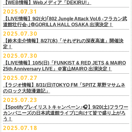
https://cocolo.jp/site/blog/1150
ンの全国ツアー、
どうぞお楽しみに！
また武道館でフラカンのライブが観たい。そう心から思う。武道館はほ
【WEB情報】Webメディア「DEKIRU!」
https://chupea.fm/
■vol.1
いほいできる会場ではなくても、こんなフラカンのライブをこれからい
＊グレートマエカワ 生出演(15:00〜出演予定）
2025.07.31
■8月6日(水)14:00〜17:51 FM802「THE NAKAJIMA HIROTO SHOW 802
7/31(木)Webメディア「DEKIRU!」
◎フラワーカンパニーズ ワンマンツアー「フラカンのチョイナチョイ
ゲスト：加藤ひさし、古市コータロー(THE COLLECTORS)
っぱい観たい。思えば初めてロックを聴いた頃からずっと、その衝撃や
【LIVE情報】9/2(火)｢802 Jungle Attack Vol.6 -フラカン武
RADIO MASTERS」
＊グレートマエカワインタビュー掲載
ナ’25/’26」
https://www.youtube.com/watch?
v=kTtAgK2Iq4A&t=2345s
感動が「思い出」という箱の中に納まらなくて、ずっとリアルに生き続
10年ぶり2回目となる日本武道館公演『フラカンの日本武道館 Part2 〜
道館壮行会-｣＠GORILLA HALL OSAKA 出演決定！
＊グレートマエカワ 生出演(17:00台出演予定）
「グレートマエカワさんのDIY魂が知りたい！〜自分たちが「面白い」と
2025年
けちゃうものだから、僕はこうやって文章を書いたりしている。この10
超・今が旬〜』を9月20日(土)
に開催するフラワーカンパニーズが、
今年1
2025.07.30
https://funky802.com/masters/
思うことが、バンドの未来につながる〜」
10月25日(土) 熊本Django 16:30/17:00
■vol.2
年ぶりのフラカンの武道館ライブも、「思い出」という箱にはなかなか
月より月１配信のYouTube番組『月刊フラカン武道館 Part2』をスター
https://media.wakasa.jp/articles/diymusic/1504/
10月26日(日) 長崎ホンダ楽器 15:30/16:00
ゲスト：Hump Back
【鈴木圭介情報】8/27(水)「それぞれの深夜高速」開催決
収まらないだろうし、収めるべきじゃない。これはきっと新しいはじま
ト、8回目のゲストとして、
四星球の出演が決定！
来月9月20日(土)、10年ぶり2度目の日本武道館公演『
フラカンの日本武道
＊「フラカンの日本武道館 Part2 オフィシャルガチャ」につきまして
11月3日(月・祝) 渋谷duo MUSIC EXCHANGE 15:15/16:00
定！
https://www.youtube.com/watch?
v=6XTayyWwFP0&t=6s
り。これからフラワーカンパニーズは、さらに凄いことになるだろう。
館 Part2 〜超・今が旬〜』を開催するフラワーカンパニーズ、
武道館前
・500円玉専用となりますので、
ご利用予定の方は500円玉をご用意くだ
11月8日(土) 徳島club GRINDHOUSE 16:30/17:00
絶対にそうなるだろう。
2025.07.30
番組スタート直前スペシャルのvol.0としてスキマスイッチ、
第１回目の
苦しい夜を乗り越えて来た芸人さんがそれぞれの夜を語り〈深夜高速〉
最後のワンマンライブとして開催する8月24日(日)「
横浜ストーリー 〜武
さい（
他の硬貨は使用不可）
11月9日(日) 米子AZTiC laughs 15:30/16:00
■vol.3
ゲストとしてTHE COLLECTORSの加藤ひさし(vo)と古市コータロー(
g)、
【LIVE情報】10/5(日)「FUNKIST & RED JETS & MAIRO
を熱唱するライブ、今年も開催決定！
道館前の一撃〜」＠F.A.D YOKOHAMA（会場チケット完売）
の模様がニ
・お一人様1回のお並びにつき5回しまでとさせていただきます
11月15日(土) 福井CHOP 16:30/17:00
◎「少しだけピュアなチョイナロンT」
ゲスト：根本要（スターダスト☆レビュー）
◎フラワーカンパニーズ「フラカンの日本武道館 Part2 〜超・今が
第２回目にHump Back、第３回目はスターダスト☆レビューの根本要、
25th Anniversary LIVE」＠富山MAIRO 出演決定！
コニコ生放送にて独占生中継されることが決定！
11月16日(日) 神戸VARIT. 15:30/16:00
https://www.youtube.com/watch?
v=OMoBtAjSn-w
価格：¥4,000（税込）
旬〜」
第４回目は南海キャンディーズの山里亮太、
第５回目は筋肉少女帯の大
2025.07.27
◎「それぞれの深夜高速」
11月29日(土) 名古屋E.L.L 16:30/17:00
ボディカラー：ホワイト
2025年9月20日(土)＠日本武道館 OPEN 15:30 START 16:30
槻ケンヂ、
第６回目はBRAHMANのボーカル・TOSHI-LOW、
そして第７
【日時】2025年8月27日（水）18:40開場 19:00開演
ライブの一部はどなたでも無料で視聴が可能、
ニコニコプレミアム会員
【ラジオ情報】8/31(日)TOKYO FM「SPITZ 草野マサムネ
11月30日(日) 静岡サナッシュ 15:30/16:00
■vol.4：山里亮太（南海キャンディーズ）
素材 ： 綿100％
回目はラッパー・シンガーソングライターのNovel Coreを招きお届けして
今年12月末をもって営業終了となる大分のライブハウスT.O.P.S
【会場】下北沢・小劇場B1
に登録するとライブ全編、
見逃し配信が視聴可能となります。
のロック大陸漫遊記」
12月6日(土) 宇都宮HEAVEN’S ROCK VJ-2 16:30/17:00
https://youtube.com/live/_ipE-
Na37yY
サイズ：S / M / L / XL /XXL
＜SET LIST＞
きた今番組（全回アーカイブ配信中）。
BittsHALLにて、フラワーカンパニーズのワンマンライブが決定！
【出演者】MC：東京03角田 特別審査員：フラワーカンパニーズ鈴木
12月7日(日) 水戸LIGHT HOUSE 15:30/16:00
2025.07.23
＜製品サイズ＞
SE Eeyo
第８回目となる今回のゲストは、”日本一泣けるコミックバンド”
、四星球
■8月31日(日)21:00〜21:55 TOKYO FM「SPITZ 草野マサムネのロック大
ゲスト：4名
武道館公演を１ヶ月後に控えたフラカンの盛り上がり必至の貴重な
ライ
12月13日(土) 盛岡CLUB CHANGE WAVE 16:30/17:00
■vol.5
S ： 身丈65cm / 身幅49cm / 肩幅42cm / 袖丈 60cm
1 少年卓球
【Spotifyプレイリストキャンペーン♪🎧】9/20(土)フラワー
を招聘！
陸漫遊記」
9/2(火)大阪GORILLA HALL OSAKAで開催される｢802 Jungle Attack Vol.6
◎「フラワーカンパニーズLIVE〜サンキューBitts〜」
【料金】￥3,500-（税込・整理番号付き自由席）
ブ、どうぞお見逃しなく！
12月14日(日) 弘前KEEP THE BEAT 15:30/16:00
ゲスト：大槻ケンヂ（筋肉少女帯/特撮/オケミス）
M ： 身丈69cm / 身幅52cm / 肩幅45cm / 袖丈62cm
2 ピースフル
カンパニーズの日本武道館ライブに向けて皆で盛り上がろ
＊鈴木圭介、グレートマエカワ ゲスト出演決定！
-フラカン武道館壮行会-｣にフラワーカンパニーズの出演が決定！
日時：2025年11月24日(月祝) OPEN15:30/START16:00
【発売日】Livepocket
12月21日(日) 京都磔磔 15:30/16:00
https://www.youtube.com/watch?
v=1EMet2dx9d4
う！
L ： 身丈73cm / 身幅55cm / 肩幅48cm / 袖丈63cm
3 ただいま実演中
20年以上にわたる付き合いで、
先輩後輩の枠を超えた関係性の2組。四星
壮行会、ありがとうございます！嬉涙
会場：大分T.O.P.S BittsHALL
・7月30日（水）21:00 先行抽選受付開始（～8月12日（火）11:00
＊配信詳細
12月22日(月) 京都磔磔 18:30/19:00
XL ： 身丈77cm / 身幅58cm / 肩幅52cm / 袖丈64cm
4 ライトを消して走れ
2025.07.18
球にことあるごとに”
危機”を救ってもらってきたフラカン、
さらに現在展
※全国38局ネット＞
各放送局のオンエア日時は番組公式サイトでご確認
チケット料金：前売¥5,200(税込/整理番号付/ドリンク代別)
迄）・8月16日（土）11:00 一般発売開始
◎フラワーカンパニーズ「横浜ストーリー〜武道館前の一撃〜」＠
F.A.D
2026年
■vol.6
XXL：身丈81cm / 身幅63cm / 肩幅56cm / 袖丈65cm
5 アメジスト