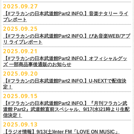
◎ワンマンツアー「フラカンのチョイナチョイナ’25/’26」 ポスター
◎「ゾロ目だョ全員集合!〜フラカン33年、野音99年〜」
2022.9.23 日比
＊＊＊＊＊＊
長州小力
2025.09.27
主催：音楽と人編集部
https://ongakutohito.com/
樋口豊さん59歳の誕生日2日前の開催となる今企画、
会場：新代田LIVE HOUSE FEVER
価格：900円(税込) *送料別
谷野外大音楽堂
まーな
出演は、トークイベントでお馴染みの〈プロ野球大好きミュージシャ
一般チケット発売日：前売 ￥5,500（税込／D代別）※お土産ステッカー
【#フラカンの日本武道館Part2 INFO.】音楽ナタリー ライ
＊サイズ：B2（515mm×728mm）
年末恒例FM802主催のロック大忘年会「FM802 ROCK FESTIVAL RADIO
ン〉たちを中心としたスペシャルバンド（グレートマエカワが参加）、
ブレポート
付き
＊販売期間：2025年10月30日(木)9:00 〜 ※在庫が無くなり次第終了
③12/4(木)配信開始予定
10月25日＠熊本Djangoを皮切りに30箇所31公演を回る全国ワンマンツア
CRAZY 2025」最終日12/29(月)、怒髪天がハウスバンドとなり、一夜限り
2月7日（土）
POLYSICS、そしてフラワーカンパニーズ。
※保護者同伴に限り高校生以下入場可能、当日￥2,
000キャッシュバック
＊2025年11月上旬〜発送予定
2025.09.25
◎ フラワーカンパニーズ「神さまツアー」～年末恒例磔磔2デイズ～ 1
ー「フラカンのチョイナチョイナ’25/’26」の2026年1月〜３月公演分
のスペシャルセッション企画「
FM802＆怒髪天 presents レディクレ歌合
■9月27日(土)公開 音楽ナタリー
◆音楽◆
（当日年齢を証明できるもの（学生証、
保険証等）のご提示が必要）
＊発送方法：宅急便
日目 2023.12.13 京都磔磔
（2/21＠大分公演を除く）
の一般チケットが10月18日(土)より発売スター
【#フラカンの日本武道館Part2 INFO.】ぴあ音楽WEB/アプ
戦」を開催。
＊9/20(土)「フラカンの日本武道館 Part2 〜超・今が旬〜」ライブレポー
矢井田瞳
前売りチケットなど本公演の詳細は、『音楽と人』のWebサイト
チケット発売日：11月15日(土)
リ ライブレポート
◎ フラワーカンパニーズ「神さまツアー」～年末恒例磔磔2デイズ～ 2
ト！
このスペシャルステージに、グレートマエカワがサポートメンバーとし
ト掲載
ホフディランカルテット
（
https://ongakutohito.com/
）にて、10月下旬ごろにお知らせされます。
問い合わせ：LIVE HOUSE FEVER TEL：03-6304-7899
☆ニワトリ堂 ＞
https://flowercompanyzinc.stores.jp/
日目 2023.12.14 京都磔磔
これにて全公演分のチケットが発売となります。
て参加することが決定しました！
2025.09.21
インナージャーニー
http://www.fever-popo.com/
■9月25日(木)公開 ぴあ音楽WEB/アプリ
9/20(土)開催の日本武道館公演を経て、さらに勢いを増してまわるフラカ
｢フラワーカンパニーズ、10年ぶり2度目の日本武道館ワンマンで示した
ポニーテールリボンズ
【#フラカンの日本武道館Part2 INFO.】オフィシャルグッ
どうぞお楽しみに！
＊9/20(土)「フラカンの日本武道館 Part2 〜超・今が旬〜」ライブレポー
■U-NEXT問い合わせ：
https://help.
unext.jp/info-video/detail/
info403b
ンの全国ツアー、
どうぞお楽しみに！
◎「FM802 ROCK FESTIVAL RADIO CRAZY 2025」
転がり続ける“バンドの未来”｣
仮面女子
ズ 一部商品事後通販のお知らせ
＊ファンクラブ優先チケット販売のご案内はファンクラブよりご登録ア
ト掲載
日程：2025年12月29日(月)
https://natalie.mu/music/news/641285
ex.KNU
◎音楽と人＆僕たちプロ野球大好きミュージシャンpresents「神田ナイト
2025.09.20
ドレスにメールでご案内しております
＊大分公演の身、諸事情により10/25(土）からの発売に変更になりました
会場：インテックス大阪
カーニバル」〜樋口豊59th BIRTHDAY LIVE〜
「今のフラカン」の圧倒的な底力 2度目の日本武道館、最高のお祭り騒
【#フラカンの日本武道館Part2 INFO.】U-NEXTで配信決
＊「
FM802＆怒髪天 presents レディクレ歌合戦」
◆お笑いステージ◆
◎「みんなの祭り X’mas SPECIAL」
日時：:2026年1月22日（木）開場/開演: 18:00/19:00（予定）
ぎ【ライブレポート】
定！
◎フラワーカンパニーズ ワンマンツアー「フラカンのチョイナチョイ
[出演]怒髪天 and more!!!!
レイザーラモン
日時：2025年12月23日(火) 開場 17:15 開演 18:00
会場：KANDA SQUARE HALL
https://lp.p.pia.jp/article/news/438272/index.html
2025.09.15
ナ’25/’26」
[Support Member]
ジョイマン
会場：名古屋DIAMOND HALL
出演：樋口豊スペシャルセッション（メンバー：樋口豊、イノウエアツ
2025年
Ba:グレートマエカワ（フラワーカンパニーズ）
【#フラカンの日本武道館Part2 INFO.】『月刊フラカン武
囲碁将棋
出演：
シ、ウエノコウジ、グレートマエカワ、MOBY and more…）
10月25日(土) 熊本Django 16:30/17:00
Key:奥野真哉(ソウル・フラワー・ユニオン)
道館 Part2』武道館直前スペシャル、9/17(水)21時より生配
nobodyKnows＋
フラワーカンパニーズ
10月26日(日) 長崎ホンダ楽器 15:30/16:00
※タイムテーブル、他出演者（ゲストボーカル）など詳細は後日発表と
信決定！
2月8日（日）
中村耕一 (ex. JAYWALK）
POLYSICS
11月3日(月・祝) 渋谷duo MUSIC EXCHANGE 15:15/16:00
なります
2025.09.13
◆音楽◆
OSAKA ROOTS
主催・企画／（株）音楽と人
11月8日(土) 徳島club GRINDHOUSE 16:30/17:00
フラワーカンパニーズ
ET-KING
制作／com agent
【ラジオ情報】9/13(土)Inter FM「LOVE ON MUSIC」
11月9日(日) 米子AZTiC laughs 15:30/16:00