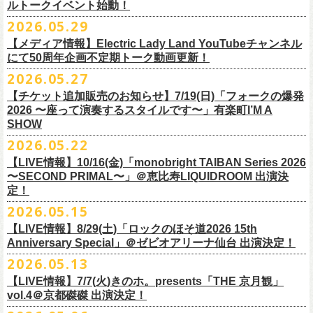
ルトークイベント始動！
素材 ： 綿100％
ローソン、
ミニストップ店舗にて直接払い戻しをさせていただきます。
＜オフィシャル抽選先行＞ 7/13(月)12:00～7/20(月・祝)23:59まで
発売日：7月4日(土)10:00〜
・富山県民小劇場ORBIS
◎「フォークの爆発2026 〜座って演奏するスタイルです〜」
サイズ：S / M / L / XL
ローソンで発券された⽅はローソンへ、
2026.05.29
ミニストップで発券された⽅は
https://
l-tike.com/st1/okuno1202-
1/
プレイガイド：イープラス
https://eplus.jp/sf/detail/
0039320001-
・バール・デ・美富味
7/5(日)兵庫・神戸クラブ月世界 開場15:30/開演16:00
＜製品サイズ＞
ミニストップへお⼿持ちの未使⽤
チケットをお持ちの上、ご来店くださ
他詳細はイベント公式サイトへ →
https://
breast.co.jp/okuno60th/
P0030682P021001?P1=
1221
【メディア情報】Electric Lady Land YouTubeチャンネル
・マリエ6F芝生広場
追加チケット＞2F立ち見席 ￥5,500（税込/ドリンク代別）
S ： 身丈66cm / 身幅55cm / 肩幅52cm / 袖丈21cm
い。実際の払戻⼿
順につきましては、下記URLをご確認ください。
ネクストロード 03-5114-7444（平日14～18時）
https://nextroad-
にて50周年企画不定期トーク動画更新！
・富山駅構内自由通路
＊ステージ上からの眺めになります
M ： 身丈70cm / 身幅58cm / 肩幅55cm / 袖丈23cm
https://l-tike.com/oc/lt/
haraimodoshi/
p.com/
contact/
チケット発売：7月6日 12時～
2026.05.27
＊自由席の方ご入場後、開演10分前のご案内を予定しています
L ： 身丈74cm / 身幅61cm / 肩幅58cm / 袖丈25cm
(注1)チケットの半券がもぎられているものについては、ご返⾦
対応を致
2027年にオープン50周年を迎える名古屋のライブハウスElectric Lady
プレイガイド：e-plus(イープラス)
発売日：7月2日(木)17:00〜
【チケット追加販売のお知らせ】7/19(日)「フォークの爆発
XL ： 身丈78cm / 身幅64cm / 肩幅61cm / 袖丈27cm
しかねます。
Land（通称E.L.L）でぴあ中部×フラワーカンパニーズの合同企画のトー
https://eplus.jp/sf/detail/
4562600001-P0030001
プレイガイド：イープラス
https://eplus.jp/sf/detail/0039320001-
2026 〜座って演奏するスタイルです〜」有楽町I’M A
※上記サイズはあくまでも目安の寸法です
(注2)チケット代以外の外⼿数料(配送⼿数料は除く)の返⾦
については、
クイベントシリーズ、vol.1の開催が8月31日(月)に決定！
フェスHP:
backonlivefes.com
SHOW
P0030685P021001?P1=1221
「フォークの爆発2026 ミニマル巡業 〜うたとギターとコーラスと〜」
「各種⼿数料券」が必要となります。
払い戻しの際に忘れずお持ちくだ
問：清水音泉 06-6357-3666（平日 15:00~18:00）
福島にて開催決定！
2026.05.22
さい。もし各種⼿
数料券を紛失された場合、外⼿数料のご返⾦
は致しか
日本のロック史を彩るさまざまバンドが出演し、ライブハウスシーン黎
info@shimizuonsen.com
ねますので何卒ご了承下さい。
【LIVE情報】10/16(金)「monobright TAIBAN Series 2026
明期ならではの驚きのエピソードから、まるで都市伝説のようなとんで
◎「フォークの爆発
2026
ミニマル巡業 〜うたとギターとコーラスと〜」
〜SECOND PRIMAL〜」＠恵⽐寿LIQUIDROOM 出演決
(注3) 払い戻しには「チケット」が必要です。払い戻し手続きより先に、
も逸話まで、これまでもさまざまな伝説が語られてきたてE.L.L。
※ミニマル巡業とは『
新たな試みとして歌とアコースティックギター一
定！
チケットの発券手続きの上、
再度Loppiにて払戻しお手続きください。
来年2027年にオープン50周年を控えたE.L.Lについて、フラカン鈴木圭介
本とコーラスと小
物の楽器などで構成するライヴ』です
(注4)夜間・早朝(21時～6時頃)は防犯対策として、
レジ内の現⾦が制限さ
2026.05.15
とグレートマエカワがホスト役となり、さまざまなバンドマン、シンガ
日時：
9/21(
月祝
)
開場
15:30/
開演
16:00
れております。その為、夜間・
早朝とその直前・直後の時間帯はつり銭
ー、関係者をゲストに迎えて語り明かすトークセッションを企画。
【LIVE情報】8/29(土)「ロックのほそ道2026 15th
会場：福島
Player
’
s Cafe
2027年にオープン50周年を迎える名古屋のライブハウスElectric Lady
◎
「SMILEY’S CONNECTION スマイリー原島 BIRTHDAY FESTIVAL
が 不⾜する場合がございますので、払い戻しは夜間・
早朝を避けてお⼿
このトークシリーズでは、E.L.L.にこれまで関わってきたミュージシャ
Anniversary Special」＠ゼビオアリーナ仙台 出演決定！
チケット料金：
4,800
円（税込
/
整理番号付
/
ドリンク代別） ※高校生以下
Land（通称E.L.L）でぴあ中部×フラワーカンパニーズの合同企画のトー
6days ～ ハメチ a-GOGO CARNIVAL!!～」
続きいただきますようお願い申し上げます。
ン、関係者、そして当時はファンだった人々とともに、まもなく50年を
2026.05.13
は当日
¥2,000
キャッシュバック（
当日年齢を証明できるもの（学生証、
クイベントシリーズを開始することが決定！
＜
day
２下北沢
CLUB Que
編＞
迎えるライブハウスの、ツワモノたちの記憶を語っていきます。配信や
10月、11月と自身初となるクラブクアトロ・
ワンマンツアーも決まって
保険証など）
のご提示が必要となります）
【LIVE情報】7/7(火)きのホ。presents「THE 京月観」
9
月
3
日
(
木
)
下北沢
CLUB Que
【ローソンチケットでご購入で、電子チケットをご選択の
インタビューでは語れない、ここだけの話もたくさん披露予定。
いるフラワーカンパニーズ、
2026年を右肩上がりに盛り上げる8箇所9公
一般チケット発売日：
7
月
18
日
(
土
)
vol.4＠京都磔磔 出演決定！
日本のロック史を彩るさまざまバンドが出演し、ライブハウスシーン黎
出演：
POLYSICS
／フラワーカンパニーズ／
SCOOBIE DO
お客様】
演のツアー開催決
定！
問い合わせ：ノースロードミュージック
明期ならではの驚きのエピソードから、まるで都市伝説のようなとんで