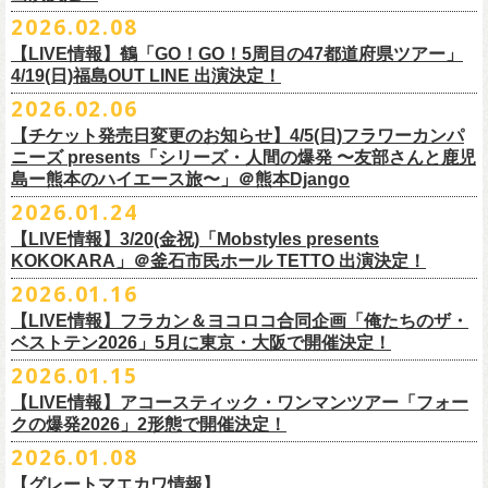
チケット料金：
・宮崎朝子（SHISHAMO）
お肉をたっぷり味わいながら、生の音楽に酔いしれる「ニクオン」
。今
トにて”皆勤風呂ントアクト”として皆さんをお迎えします。
フラカンの出演は6月20日(土)になります。
一般チケット発売日：5月23日(土) 10:00
2026.02.08
日時：2026年4月30日(木) 開場18:15／開園19:00
一般チケット発売日：3月28日(土)
前売 ¥5,500(税込/ドリンク代別）
・山田将司＆菅波栄純（THE BACK HORN）
2026年5月に奈良と岐阜で開催、SCOOBIE DOを迎えお届けするフラワ
【公演詳細】
年もお楽しみください！
どうぞお楽しみに♨️
どうぞお楽しみに！
問い合わせ：JAILHOUSE(052)936-6041 /
https://www.jailhouse.jp/live/
会場：恵比寿
LIQUIDROOM
U-22割 ￥4,500(税込/ドリンク代別/身分証持参必須（コピー不可/公演当
【LIVE情報】鶴「GO！GO！5周目の47都道府県ツアー」
ーカンパニーズが不定期で行なっている２マンライブ企画「シリーズ・
公演タイトル：第11回！ 僕たち、プロ野球大好きミュージシャンです！
オフィシャルホームページ：
https://www.
nikuon.com/top
dragondeluxe2026/
チケット料金：前売り¥5,700(税込/整理番号付/ドリンク代別途要) *記念バ
◎「フォークの爆発2026 ミニマル巡業 〜うたとギターとコーラスと〜」
日提示できない場合は一般価格チケットとの差額分をお支払いいただき
4/19(日)福島OUT LINE 出演決定！
「ホフディラン 春のベースまつり」に今年もグレートマエカワの出演が
人間の爆発」の一般チケット発売が3/8(日)10:00よりスタート！
日時・会場：3月17日（火）新宿ロフトプラスワン
お問い合わせ：ニクオン実行委員会 info＠
nikuon.com
◎「OTODAMA’26」
◎『
YATSUI FESTIVAL! 2026
』
ッヂ付
6/28(日) 札幌musica hall cafe 開場15:30/開演16:00 問：浮雲社中
ます)
決定！
ますます充実のライブを展開している両者によるガチンコ対バン、熱す
2026.02.06
（http://www.loft-prj.co.jp/PLUSONE/）
日時：5月4日(月祝)、5日(火祝) 開場10:00 / 開演11:00
日程：
2026
年
6
月
20
日（土）、
6
月
21
日（日） ※フラワーカンパニーズ
＊フラワーカンパニーズファンクラブ「ヤングフラワーズ」優先販売を
鶴「GO！GO！5周目の47都道府県ツアー」4/19(日)福島OUT LINE 公演
一般チケット発売日：2026年3月15日(日)10:00
チケット料金：4,800円（税込/整理番号付/ドリンク代別）
※１人１枚※未就学児入場不可/小学生以上チケット必要
ぎるステージになること必至！
開場／開演： 18:15／19:00
＊フラワーカンパニーズの出演は5月5日(火祝)のみ
の出演は6/20(土)のみ
【チケット発売日変更のお知らせ】4/5(日)フラワーカンパ
予定しています。次号会報誌にご案内を同
封します
にフラワーカンパニーズの出演が決定！
プレイガイド：
※高校生以下は当日¥2,000キャッシュバック（
当日年齢を証明できるも
一般チケット発売日：2026年6月6日(土)
◎「ホフディラン 春のベースまつり2026」
どうぞお見逃しなく〜
出演ミュージシャン： ※五十音順
会場：大阪・泉大津フェニックス
開場
ニーズ presents「シリーズ・人間の爆発 〜友部さんと鹿児
/
開演（両日）：
11:30
チケットぴあ
の（学生証、保険証など）
のご提示が必要となります）
＊ライブハウス会場限定店頭先行：4/4(土) 12:00〜19:00
日時：2026年5月20日(水) OPEN 18:30 / START 19:00
イノウエアツシ（ニューロティカ／横浜DeNAベイスターズ）、ウエノコ
島ー熊本のハイエース旅〜」＠熊本Django
その他詳細→
https://shimizuonsen.com/otodama/26/
会場
: Spotify O-EAST / Spotify O-WEST / Spotify O-nest 5F / Spotify O-
◎鶴「GO！GO！5周目の47都道府県ツアー」
イープラス
一般チケット発売日：3月28日(土)10:00
・クラブカウンターアクション宮古店頭
会場：新代田FEVER
ウジ（the HIATUS、Radio
nest 6F / Spotify O-Crest
2026.01.24
日時：2026年4月19日(日) 開場15:30 / 開演16:00
ローソンチケット
〒027-0083 岩手県宮古市大通２丁目６－１１
出演：ホフディラン
◎フラワーカンパニーズpresents『シリーズ・
人間の爆発』
Caroline／広島東洋カープ）、オカモト”MOBY”タクヤ (SCOOBIE DO ／
duo MUSIC EXCHANGE /
clubasia / LOFT9 shibuya / WOMBLIVE /
会場：福島OUT LINE
ネクストロード 03-5114-7444（平日14:00〜18:00）
プレイガイドなど詳細はライブページにてご確認くださ
【LIVE情報】3/20(金祝)「Mobstyles presents
6月から開催するフラワーカンパニーズのアコースティック企画の新たな
*
注意事項
ゲストベーシスト：ウエノコウジ（the HIATUS / Radio Caroline)、グレ
MLB解説者)、グレート
shibuya 7thFLOOR
出演：鶴、フラワーカンパニーズ
KOKOKARA」＠釜石市民ホール TETTO 出演決定！
い
https://flowercompanyz.com/live/
試みとなる歌とアコースティックギター一本とコーラスと小
物の楽器な
東北地方在住者のみの先着販売となります
ートマエカワ (フラワーカンパニーズ
) 、junko（打首獄門同好会）、and
・5月30日(土) 開場 16:30 / 開演 17:00
マエカワ（フラワーカンパニーズ／中日ドラゴンズ）、樋口豊
主催
:
やついいちろう
チケット料金：¥4800(税込/オールスタンディング/ドリンク代別途要)
どで構成するライヴ「フォークの爆発2026 ミニマル巡業 〜うたとギター
2026.01.16
１人１枚のみ購入可能
more,,,
会場：奈良NEVER LAND
（BUCK∞TICK／阪神タイガース）
他出演者、チケットなど詳細：以下よりご確認ください
一般チケット発売日：2月21日(土)
とコーラスと〜」の一般チケット発売が3/8(日)10:00よりスタート！
住所記載の身分証確認持参の上、
それぞれのライブハウス店頭にて販売
来場チケット：前売り：¥5,300+1drink 当日：¥5,800+1drink
出演：フラワーカンパニーズ/SCOOBIE DO
【LIVE情報】フラカン＆ヨコロコ合同企画「俺たちのザ・
司会：金光裕史（音楽と人編集部／阪神タイガース）
◎「モンキーTシャツ」
【YATSUI FESTIVAL! 2026 WEB INFORMATION】
問い合わせ：GIPお問合せフォーム→
https://www.gip-web.co.jp/t/info
します
配信チケット：前売り配信視聴券：¥3,000
ベストテン2026」5月に東京・大阪で開催決定！
チケット料金：前売り¥5.200(税込/D別/整理番号付)
6月から開催するフラワーカンパニーズのアコースティック企画の新たな
料金：前売￥4,000 ※税込／要1オーダー（500円以上）
価格：￥3,700(税込)
オフィシャルサイト：
https://yatsui-fes.com
◎「フォークの爆発2026 ミニマル巡業 〜うたとギターとコーラスと〜」
購入は現金のみとなります
当日・アーカイブ配信視聴券：¥3,500
一般チケット発売日：2026年3月8日(日)
試みとなる歌とアコースティックギター一本とコーラスと小
物の楽器な
チケット発売日：2月28日（土）11時〜
2026.01.15
ボディ：ビッグシルエット
オフィシャルX：
https://x.com/YATSUIFES
＊ミニマル巡業とは『
新たな試みとして歌とアコースティックギター一
転売は固く禁止とさせていただきます
＊お得な来場＆配信チケット：前売り：¥7,000+1drink
プレイガイド：
どで構成するライヴ「フォークの爆発2026 ミニマル巡業 〜うたとギター
※購入枚数制限あり／お一人様2枚まで
カラー：ホワイト、アシッドブルー
オフィシャルFacebook：
https://www.facebook.com/YATSUIFES
【LIVE情報】アコースティック・ワンマンツアー「フォー
本とコーラスと小
物の楽器などで構成するライヴ』です
公演当日も身分証を確認させて頂きます（U-22割も同様）
チケット発売：
イープラス
とコーラスと〜」に札幌公演の追加が決定！
※チケットの整理番号順での入場となります。
素材 ： 綿100％
オフィシャルInstagram ：
https://www.instagram.com/yatsuifes/
クの爆発2026」2形態で開催決定！
6/8(月)京都・紫明会館 18:30/19:00 問：SOLE CAFE
当日11:30〜整列開始いたします
ホフディランオフィシャルFC先行(抽選)：3/19(木)
12:00-3/22(日) 23:59
チケットぴあ
販売URL
サイズ：S / M / L / XL
2026.01.08
6/10(水)広島・東広島 西条公会堂 18:30/19:00 問：キャンディープロモ
近隣のご迷惑になるためそれ以前のお並びは禁止とさせていただき
ます
一般発売その他情報は
ローソンチケット Ｌコード：56253
◎「フォークの爆発2026 ミニマル巡業 〜うたとギターとコーラスと〜」
https://eplus.jp/sf/detail/4487570001-P0030001
＜製品サイズ＞
YATSUI FESTIVAL! 2026お問合せ：Spotify O-EAST：03-5458-4681
ーション広島
その他詳細：
https://www.gip-web.co.jp/schedule/detail/8491#13568
特設サイトにて→
https://hoff.jp/e/
bs26/
【グレートマエカワ情報】
問い合わせ：奈良NEVER LAND
http://nara-neverland.
com/pc/info.html
＊ミニマル巡業とは『
新たな試みとして歌とアコースティックギター一