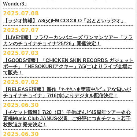
一般チケット発売日：
Wonder3」
③この
#フラカン
キャンペーンポストをリポストしてください
ゲスト：スキマスイッチ
◎7/16(水)デジタルリリース
10/25〜12/22公演＞8月30日(土)
◎「FUNKIST & RED JETS & MAIRO 25th Anniversary LIVE」
encore
2025.07.08
https://www.youtube.com/watch?
＊「ただいま実演中 / ピュアな匂いがチョイナチョイナ」
v=BR4CmNuGCLg&t=28
■7月11日(金) 14:00〜18:45 エフエム長崎「Fly-Day Wonder3」
1/17〜3/14公演＞10月18日(土)
日程：2025年10月5日(日) OPEN 16:00 START 16:25
EN1 涙よりはやく走れ
上記①②③を行って、キャンペーンへの応募が完了。
https://SPACESHOWERFUGA.lnk.
to/tadaima_pure
【ラジオ情報】7/8(火)FM COCOLO「おとといラジオ」
＊鈴木圭介、グレートマエカワ コメントOA！
会場：富山MAIRO
EN2 はぐれ者讃歌
抽選で、合計6名様にスペシャルグッズを
プレゼントいたします！
■vol.1
https://www.fmnagasaki.co.jp/program/wonder3/
2025.07.07
出演：フラワーカンパニーズ、FUNKIST、RED JETS、THE
EN3 真冬の盆踊り
■7月8日(火)18:00〜19:00 FM COCOLO「おとといラジオ」
ゲスト：加藤ひさし、古市コータロー(THE COLLECTORS)
＊「ザッツオーライ」
SANDMA（O.A）
【LIVE情報】フラワーカンパニーズ ワンマンツアー「フラ
＊鈴木圭介、グレートマエカワ コメントOA！
9/20(土)「フラカンの日本武道館 Part2 〜超・今が旬〜」開催に向け、た
https://www.youtube.com/watch?
https://SPACESHOWERFUGA.lnk.
v=kTtAgK2Iq4A&t=2345s
to/thatsallright
カンのチョイナチョイナ’25/’26」開催決定！
チケット料金：前売:¥5000 ※入場時別途ドリンク代¥600要
encore2
https://x.com/ototoi_radio
くさんの人にフラカンの魅力を届けてくださいね！
2025年9月20日(土)開催、フラワーカンパニーズ日本武道館ワンマンライ
プレイガイド：
https://eplus.jp/sf/detail/4369140001
EN4 NUDE CORE ROCK’N’ROLL
2025.07.03
ブ「フラカンの日本武道館 Part2 〜超・今が旬〜」オフィシャルグッズ
■vol.2
＊「すべての若さなき野郎ども」
スペシャルグッズ内容；
を一挙公開！
ゲスト：Hump Back
https://SPACESHOWERFUGA.lnk.
to/subetenowkasanakiyaroudomo
【GOODS情報】「CHICKEN SKIN RECORDS ガジェット
◎世界でひとつだけのフラカンオリジナルTシャツ（「フラカンの日本武
そして、本日より、事前通販受付をスタートいたします。
https://www.youtube.com/watch?
v=6XTayyWwFP0&t=6s
ポーチ」「HESOKURIアクキー」7/5(土)よりライブ会場に
道館 Part2」ライブ写真をプリント・デザインしたTシャツ）：1名様
て販売！
＊「友達100万人」
◎「フラカンの日本武道館 Part2」グッズ サイン入り（何が届くかはお
一部商品は製造に時間を要するため、7/22(火)より生産開始となります。
■vol.3
https://SPACESHOWERFUGA.lnk.
to/tomodachihyakumannin
2025.07.02
フラワーカンパニーズ 新作グッズが登場！
楽しみ）：5名様
それを踏まえ、【7/21(月祝)23:59まで】にご注文いただいた超早期ご購
ゲスト：根本要（スターダスト☆レビュー）
◎うつみようこ＆YOKOLOCO BAND
【RELEASE情報】新作「ただいま実演中/ピュアな匂いが
入対象の方には、確実にお届け＆超早期ご注文特典ステッカー（裏面に
https://www.youtube.com/watch?
v=OMoBtAjSn-w
日時：12/23(火)Open 18:00 / Start 19:00
チョイナチョイナ」7/16(水)よりデジタル配信決定！
充電器やケーブル、モバイルバッテリーなどまとめて持ち運びできる
※キャンペーン参加にはXアカウントが必要となります。
メンバーからのお礼メッセージ入り）をお付けいたします！
会場：京都磔磔
2025.06.30
「CHICKEN SKIN RECORDS ガジェットポーチ」、
※賞品の選択は出来ません。予めご了承ください。
■vol.4：山里亮太（南海キャンディーズ）
フラワーカンパニーズが20枚目のアルバム『正しい哺乳類』
を今年1月に
チケット料金：前売¥5000 / 当日¥5500
7/9(水)に発売する企画アルバム『HESOKURI ～オリジナルアルバム未収
【チケット情報】7/20（日）子供ばんど45周年ツアー＠⼼
7/22(火)以降のご注文＆公演当日ご購入の方にもなるべくお届けできるよ
https://youtube.com/live/_ipE-
Na37yY
リリースしたばかりの中、早くも新曲2曲を制作！
チケット取り扱い：
録集～』発売を記念した「HESOKURIアクキー」、
斎橋Music Club JANUS公演、ご好評につきチケット若干
★応募方法
う製作したいと思いますが、商品によって、場合によっては完売となる
そのタイトルは「ただいま実演中」と「
ピュアな匂いがチョイナチョイ
・磔磔店頭（販売中）
こちらの2種を
7/5(土)フラワーカンパニーズ アコースティック・ワンマ
枚数追加発売決定！
1.キャンペーン公式ページ
https://flowercompanyz.mixlist.app/
にアクセ
可能性がございます。ご希望の方はどうぞお早めにご注文ください！
■vol.5
ナ」。
・7/12(土)10:00〜7/24(木)23:59 イープラスプレオーダー
ンツアー 「フォークの爆発2025～座って演奏するスタイルです～」＠
喜
2025.06.30
スします。
ゲスト：大槻ケンヂ（筋肉少女帯/特撮/オケミス）
出来立てほやほやの今2曲をダブルAサイドシングルとして7/
16(水)にデジ
・8/9〜 一般発売（イープラス）