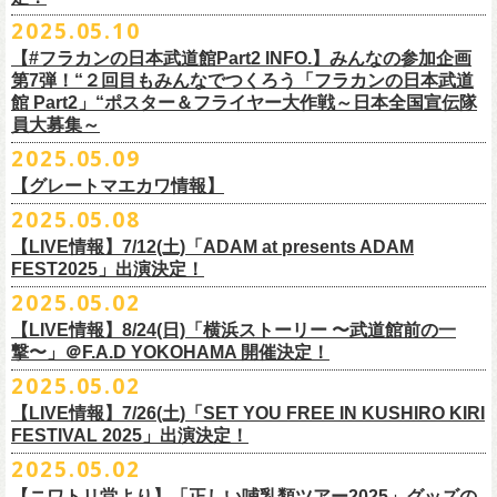
インスタグラムアカウント：
ルです〜」の一般チケットが今週末より発売開始！
※本受付は、スマートフォンからのみお申し込みいただけます。
ド・アイボリーズとフラワーカンパニーズとの異色対バンが決定！
■価格：20,000円(税込) ※送料別（一律：1100円）
https://www.youtube.com/watch?v=6XTayyWwFP0&t=6s
（tax in/1F・2Fスタンディングは整理番号付/ドリンク代別）
presents「DRAGON DELUXE 2025」の開催が決定！
12:00〜17:00)/info@shimizuonsen.com
◎「OYZ NO YAON ＃007 〜オヤジを愛したスパイ〜」
12. スタンドアローン
2025.05.10
◎「フラカンの音楽目録」
7/5(土)喜多方、7/6(日)東京、8/3(日)福山公演は5/25(日)10:00より発売、
フィーチャーフォン、BlackBerry、WindowsPhone、タブレット端末
アイボリーズはマヂカルラブリー・村上（ギター）、囲碁将棋・根建太
■仕様
お問い合わせ：ノースロードミュージック TEL 022-256-1000（営業時
9月6日(土)山梨・甲府桜座 16:30/17:00 （問）FOB新潟 025-229-5000
日時：2025年10月19日(日) 15:30開場∕16:00開演
13. 飛び跳ねマーチ
https://www.instagram.com/
flowercompanyz_mokuroku
7/31(木)松阪公演のみ、諸事情により5/26(月)10:00からの発売に変更とな
（iPad、Android）からのお申し込みはできません。
一（ベース）、GAG・SJ（キーボード）、すゑひろがりず・南條庄助
生地：デニム
■vol.3
間 平日11:00〜16:00）
「DRAGON DELUXE」は、“名古屋のロックシーン活性化”、“
デビューか
【#フラカンの日本武道館Part2 INFO.】みんなの参加企画
http://fobkikaku.co.jp
会場：大阪城音楽堂
14. 40
ります。
※ご利用には、ローソンWEB会員(無料)への登録が必要になります。
（ドラム）、そしてジェラードン・アタック西本（ボーカル）の5人で
厚さ：11オンス
ゲスト：根本要（スターダスト☆レビュー）
第7弾！“２回目もみんなでつくろう「フラカンの日本武道
HP：
https://www.north-road.co.jp/detail/detail.php?eid=87091
ら応援してくれている名古屋の皆さんへの恩返し”、“
名古屋への郷土愛”の
9月7日(日)長野・松本上土劇場 16:00/16:30 （問）FOB新潟 025-229-
出演：スターダスト☆レビュー / 怒髪天 / フラワーカンパニーズ / 笑い飯
15．気持ちいい顔でお願いします
館 Part2」“ポスター＆フライヤー大作戦～日本全国宣伝隊
2023年6月に結成。
■サイズ（cm）
https://www.youtube.com/watch?v=OMoBtAjSn-w
公式X：
https://x.com/hosomichiofrock
3つをテーマに掲げ、2012年より地元・
名古屋で開催しているフラワーカ
5000
http://fobkikaku.co.jp
チケット料金：
16．すべての若さなき野郎ども
員大募集～
エレキセットとは一味違ったフラカンのアコースティックライブ、どう
<受付期間>
番組の中でアイボリーズのオリジナル曲として、アタック西本が書いた
ウエスト/ヒップ/ワタリ/裾幅/股下
ンパニーズの主催イベント。
出演：怒髪天、フラワーカンパニーズ
【指定席】前売料⾦(税込)：
¥7200
17．ディスイズナゴヤ
ぞお楽しみに！
2025年7月2日(水)18:00 ～ 2025年7月6日（日）22:00 (入金終了23:00)ま
歌詞にフラカンメンバーが作曲、アレンジを担当したことがきっかけ
S ＞ 100 / 111 / 37 / 26 / 68
■vol.4：山里亮太（南海キャンディーズ）
2025.05.09
チケット料金：全自由 前売￥6,900-（ドリンク代別）＊未就学児童入場
【芝⽣⾃由席】前売料⾦(税込)：
¥6900
今年2025年9月20日(土)開催「フラカンの日本武道館 Part2 〜超・今が
18．失格（2013 Mix ver.)
で
で、今回の対バンが実現しました！
M ＞ 105 / 116 / 38 / 26.5 / 70
https://youtube.com/live/_ipE-Na37yY
14回目となる今年はいつもと趣向を変え、9/20(土)開催「
フラカンの日本
【グレートマエカワ情報】
不可(小学生以上のご入場される方全てにチケット必要)
問い合わせ：清⽔⾳泉 06-6357-3666 (平⽇12:00〜17:00) /
旬〜」、今回も日本全国各地からたくさんの方に集まっていただけるよ
19．どっち坊主大会
◎フラワーカンパニーズ アコースティック・ワンマンツアー
※上記受付期間内でも、規定枚数に達し次第、受付は終了させていただ
L ＞ 110 / 121 / 39 / 27 / 72
武道館Part2 〜超・今が旬〜」
のアフターパーティー的イベントとして親
一般チケット発売日：7月19日(土)
info@shimizuonsen.com
うに！全国より”フラカンの日本武道館 日本全国宣伝隊員“を大募集致しま
2025.05.08
「
フォーク
の
爆発
2025～座って演奏するスタイルです～」
きます。
一般チケットは6/8(日)より発売開始！
※商品の特性上、サイズ表記から1～2cm程度の誤差が生じる場合がござ
◾️vol.5
◎押競満寿「オクノマサヒコのDJ Dinners〜2025、初夏〜」
しい仲間たちをゲストに
迎えての特別編を企画。
す！
※こちらの商品は、Sony Music Shop、ライブ会場での販売となります
【LIVE情報】7/12(土)「ADAM at presents ADAM
完売必至の初ツーマン、どうぞお楽しみに！
います。
ゲスト：大槻ケンヂ（筋肉少女帯/特撮/オケミス）
5/20(火) OPEN 18:00 CLOSE 23:00 (L/O 22:30)
昨年9月に荻窪TOP BEAT CLUBで行われ好評を博した、フラカン＆ヨコ
☆Sony Music Shop
FEST2025」出演決定！
・7月5日(土)
■予約有効期間
※写真参照 :鈴木圭介、グレートマエカワ S着用/ 竹安堅一 M着用/ミスタ
https://www.youtube.com/watch?v=1EMet2dx9d4
【DJ】奥野真哉、グレートマエカワ
ロコ合同企画「
俺たちのザ・ベストテン〜グレートマエカワ AGE55 前夜
10年前に続き、今回も宣伝隊員のお仕事としてお願いしたいのは学校や
https://www.sonymusicshop.jp/m/item/itemShw.php?
会場：福島・喜多方 大和川酒造北方風土館
予約日含めず１日間
2025.05.02
◎それゆけ！大宮セブンpresents「はぐれ者たちの宴」フラワーカンパニ
ー小西 L着用
※お店のキャパシティに限りがあるため、混雑状況によっては時間制の
祭〜」の第2弾、1978年〜
1989年まで放送されていた伝説の歌番組【ザ・
お店、そのほか人目につく場所への[ポスター貼り]と[フライヤー置き]の
site=S&ima=2253&utm_source=upcocoming&utm_medium=owned&utm_
時間：Open 15:30 / Start 16:00
※2025年7月6日(日)注文分に限り、2025年7月6日(日) 23:00入金締め切
ーズ×アイボリーズ ツーマンライブ
入れ替えとさせていただきます。何卒、ご了承ください。
ベストテン】
のトリビュートライヴとして、
全曲当時のヒット曲でのカ
【LIVE情報】8/24(日)「横浜ストーリー 〜武道館前の一
ポスター＆フライヤー大作戦！
campaign=DQCL000003946&cd=DQCL000003946&srsltid=AfmBOopGUP
◎「チキパン(CHICKEN PUNKS)ジャージ」
チケット料金：前売 ¥5,500（税込／全自由・整理番号付／ドリンク代別
りとなります。
日時：2025年7月23日(水) 開場：18:15 開演：19:00
【料金】2000円 （1ドリンク付き）
ヴァーライヴをお届けします！
撃〜」＠F.A.D YOKOHAMA 開催決定！
作戦を決行いただきましたら、展開していただいている様子を写真に撮
f67JLrBdn1yt7FcWbN_7xUiKMo2OoT8SAQ2R-InUmvVzJt
途要）
価格：￥6,800(税込）
会場：下北沢シャングリラ
【会場】押競満寿 〒151-0062 東京都渋谷区元代々木町25-5
2025.05.02
ってお送りください。フラカン公式SNSにてアップさせていただきま
一般チケット発売日：5月25日(日)
■電子チケット表示期間
ボディ：ネイビー/ホワイト、ライトグレー/ネイビー
出演：フラワーカンパニーズ
ベストテン世代による、ベストテン世代のための、
そしてベストテン世
す。
【LIVE情報】7/26(土)「SET YOU FREE IN KUSHIRO KIRI
プレイガイド：
2025年7月10日(木)～ イベント当日まで
素材 ： ポリエステル 100％ スムース ※ファスナーはダブルスライダー
アイボリーズ
＝＝＝＝＝＝＝＝＝＝＝＝
代じゃなくてもきっと楽しんでいただける、
懐かしくも新鮮でとびきり
FESTIVAL 2025」出演決定！
イープラス
※イベント当日に「入場画面」から進むことができます
サイズ：S / M / L / XL
Vo. アタック西本（ジェラードン）
◎オーバーオールズ
贅沢なステージショウ！
宣伝隊員のみなさま、そしてご協力いただいたお店、学校を「フラカン
2025.05.02
チケットぴあ
＜製品サイズ＞
Gt. 村上（マヂカルラブリー）
6/25(水)吉祥寺MANDA-LA2
乞うご期待！
の日本武道館Part2 サポーター」に認定、フラカンの日本武道館Part2 ス
ローチケ
＜チケット受付に関してのご注意＞
S ： 身丈60cm / 身幅52cm / 裄丈80cm
Ba. 根建太一（囲碁将棋）
出演・オーバーオールズ
【ニワトリ堂より】「正しい哺乳類ツアー2025」グッズの