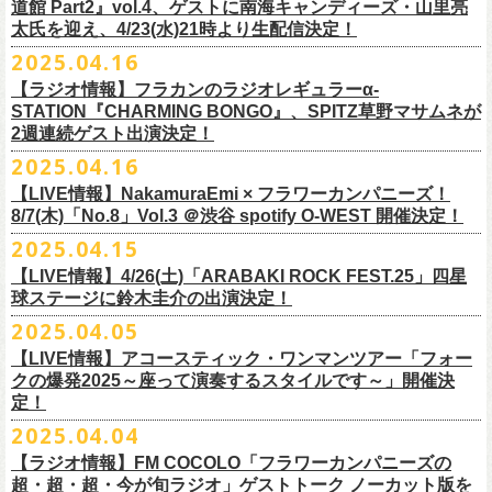
道館 Part2』vol.4、ゲストに南海キャンディーズ・山里亮
問い合わせ：松阪M’AXA
・近隣店舗・近隣の施設・お客様へご迷惑となりますので、施設内外・
12月6日(土) 宇都宮HEAVEN’S ROCK VJ-2 16:30/17:00
◎TALK LIVE「ハルキとジョーとベースと猫と〜グレートなゲストと共
プレGOODS第四弾となる「フラカンの日本武道館 Part2 pre フェイスタ
のライブ、本編の最後に演奏された“東京タワー”のポエトリー調の部分
で開催される「ADAM at presents ADAM FEST2025 supported by
文に氏名、住所、貼っていただく（置いていただく）場所（できました
太氏を迎え、4/23(水)21時より生配信決定！
著者プロフィール
会場内外でのアーティストの入待ち、出待ち等の待機行為はご遠慮下さ
12月7日(日) 水戸LIGHT HOUSE 15:30/16:00
に〜」
オル」が完成！
で、体をぐっと鈴木圭介がいる方に向けて、まるで鈴木の呼吸を深く感
Recruiting Management」にフラワーカンパニーズの出演が決定！
ら具体的に）、必要数（ポスター、フライヤーそれぞれ）、意気込みな
丹下京子（たんげ きょうこ）
2025.04.16
・8月3日(日)
い。
12月13日(土) 盛岡CLUB CHANGE WAVE 16:30/17:00
【出演】
また、ラバーバンドの新色「パープル × ブルー」も登場！
じ取るようにギターを弾く竹安堅一の姿を見ながら、やはり僕は「うた
◎ムジカジャポニカ19th後の祭スペシャル！『ムジカの渇望2025～うつ
フラワーカンパニーズは7月12日(土)の出演となります。
どメッセージを書いて下記アドレス宛てご応募ください。
名古屋生まれ名古屋育ち。愛知県立芸術大学デザイン科卒業。
峰岸塾修
会場：広島・福山grandsoulcafe Guns’
・受付終了した場合は当HPでお知らせさせていただくため、受付状況確
12月14日(日) 弘前KEEP THE BEAT 15:30/16:00
ヒライハルキ(The Birthday)
4/19(土)「正しい哺乳類ツアー2025」＠広島CLUB QUATTRO 公演より販
とは不思議なものだ。演奏という行為は不思議なものだ」と感じた。
みようこ&Yokoloco Band！2days』
【ラジオ情報】フラカンのラジオレギュラーα-
どうぞお楽しみに！
了。TIS会員。
TVCMプランナー兼イラストレーターを20年ほど続け、
そ
時間：Open 15:30 / Start 16:00
認のためのお電話でのお問い合わせは固くお断りいたします。
12月21日(日) 京都磔磔 15:30/16:00
ナガイケジョー(SCOOBIE DO)
売開始いたします。
STATION『CHARMING BONGO』、SPITZ草野マサムネが
いちにちめ〜8/19(火)
2020年開催した「フラカンの横浜アリーナ」から続く＜フラカンの横浜
の後フリーランスに。雑誌『イラストレーション』（玄光社）
The
チケット料金：前売 ¥5,500（税込／全自由・整理番号付／ドリンク代別
・イベントチケットの分配、転売、複製、譲渡、偽造行為は一切禁止と
12月22日(月) 京都磔磔 18:30/19:00
2週連続ゲスト出演決定！
ゲスト : グレートマエカワ(フラワーカンパニーズ)
高崎CLUB Jammer’sは中央銀座と呼ばれるアーケード街の先端にあるラ
https://t.livepocket.jp/e/musica819
◎「ADAM at presents ADAM FEST2025 supported by Recruiting
ストーリー＞シリーズ、
◎【２回目もみんなでつくろう「フラカンの日本武道館
Choice入選 （和田誠選）、『HBファイルコンペ』藤枝リュウジ特別賞、
途要）
させていただきます。それらの行為が発覚した場合は無効とさせていた
2026年
【日程】2025年7月9日(水)
イブハウスで、外観も内装も、昔のアメリカ映画に出てくるバーのよう
4/25~19時発売
2025.04.16
Management」
今年は「〜武道館前の一撃〜」というサブタイトルを付し、
7/25(金)〜7/27(日)＠
北海道釧路市幸町緑地・耐震岸壁 特設ステージにて
Part2」
『
講談社出版文化賞』さしえ賞、『TIS公募展』入選など。新聞、
書籍、
一般チケット発売日：5月25日(日)
だき、入場をお断りいたします。
1月17日(土) 長野CLUB JUNK BOX 16:30/17:00
【会場】三軒茶屋GrapeFruitMoon (
http://grapefruit-moon.com/
)
なレトロな雰囲気の空間である。開場時間の前から、入り口前にはライ
ふつかめ〜8/20(水)
日時：7月12日(土)7月13日(日) 開場10:30 開演11:30 ※フラワーカンパ
8/24(日)F.A.D YOKOHAMAにて開催することが決定！
開催される「SET YOU FREE IN KUSHIRO KIRI FESTIVAL 2025」 に
【LIVE情報】NakamuraEmi × フラワーカンパニーズ！
雑誌、パッケージ、広告、
webなど幅広いジャンルで活動中。俳句、落
今年結成20周年を迎えるThe Birthdayがクラブクアトロ4会場を廻るツア
プレイガイド：
・対象商品の営利・転売目的でのご購入は禁止しております。またイベ
1月18日(日) 千葉LOOK 15:30/16:00
“ポスター＆フライヤー大作戦～日本全国宣伝隊員大募集
【時間】OPEN18:30/START19:15
ブを待つ人だかりができていた。開演時間になり、まずステージ上にグ
https://t.livepocket.jp/e/musica820
ニーズの出演は7/12のみ
9/20(土)「フラカンの日本武道館 Part2 〜超・今が旬〜」まで１ヶ月を切
8/7(木)「No.8」Vol.3 ＠渋谷 spotify O-WEST 開催決定！
フラワーカンパニーズの出演が決定！
語、音楽、
海外ドラマが好き。
ー『Quattro×Quattro Tour’25』を開催、
イープラス
ント参加後、フリーマーケットサイト、フリマアプリ、インターネット
1月24日(土) 高知X-pt. 16:30/17:00
【料金】
今年1月より月１配信しているYouTube番組『月刊フラカン武道館
レートマエカワ、ミスター小西、竹安堅一が登場。そして少し間を鈴木
4/25~20時発売
～】
会場：静岡県浜松市浜名湖ガーデンパーク 屋外ステージ
ったタイミングでのワンマンライブ、どうぞお楽しみに！
フラカンは7/26(土)”フラカン武道館応援企画 IN KIRIFES”に出演致しま
2025.04.15
9/10(水)＠名古屋CLUB QUATTRO公演にフラワーカンパニーズの出演が
チケットぴあ
オークション等での売買、買取サービスのご利用も固く禁止いたしま
1月25日(日) 広島SECOND CRUTCH 15:30/16:00
・入場チケット￥3500(+DRINK)
Part2』、今月5回目のゲストとして、大槻ケンヂ氏の出演が決定！
圭介が姿を現し、ライブがはじまる。1曲目は『正しい哺乳類』の曲順と
開場 18:30 / 開演 19:30 前売 5000円 / 当日 5500円 （ドリンク代別途）
チケット：入場無料
※お渡しするポスターのサイズはB3サイズ、フライヤーはB5サイズを予
す。
決定しました！
【LIVE情報】4/26(土)「ARABAKI ROCK FEST.25」四星
ローチケ
す。
1月27日(火) 四日市CLUB CHAOS 18:30/19:00
【予約&チケット】
同じく“ ラッコ！ラッコ！ラッコ！”。 エネルギッシュなバンドの演奏
※着席・自由・立ち見 (整理番号あり)
問い合わせ：株式会社ジェイルハウス TEL052-936-6041
◎「横浜ストーリー 〜武道館前の一撃〜」
定しております
球ステージに鈴木圭介の出演決定！
問い合わせ：キャンディー・プロモーション
・イベントチケットの再発行はいたしませんのでご注意ください。
1月31日(土) 札幌近松 16:30/17:00
■入場チケット予約URL :
https://tiget.net/events/398505
番組スタート直前スペシャルのvol.0としてスキマスイッチ、第１回目の
と、それまで会場にたぎっていたソワソワとした熱気がぶつかり、パー
その他詳細：
日時：8月24日(日)Open 15:30 / Start 16:00
◎
「SET YOU FREE IN KUSHIRO KIRI FESTIVAL 2025」
一般発売に先がけ、チケットオフィシャル先行受付が本日よりスター
・都合により、内容等の変更・イベント中止となる場合がございますの
2月4日(水) 下北沢シェルター 18:30/19:00
2025.04.05
[予約受付開始 : 5/9(金)21:00〜]
ゲストとしてTHE COLLECTORSの加藤ひさしさん(vo)と古市コータロー
ンッ！と弾けるような盛り上がりでライブは幕を開けた。続けて “アイデ
◎8/18（月）名古屋得三
公式サイト：
http://www.adamfest.com/
会場：神奈川・F.A.D YOKOHAMA
募集期間：2025年5月10日(土)〜 在庫がなくなりましましたら募集を終了
日程：
7月26日(土)
ト。
全公演共通：高校生以下は当日¥2,000キャッシュバック（
当日年齢を証
で予めご了承ください。
2月14日(土) 大阪バナナホール 16:30/17:00
☆別途1ドリンクオーダー
さん(g)、第２回目にHump Back、第３回目はスターダスト☆レビューの
ンティティ”。《ラッコ ラッコ ラッコ》とか《プカプカプーカ》といった
うつみようこ & YOKOLOCO BAND
【LIVE情報】アコースティック・ワンマンツアー「フォー
チケット料金：前売 ¥5,200(税込/整理番号付/ドリンク代別途要)
させていただきます
会場：
北海道釧路市幸町緑地・耐震岸壁 特設ステージ
お見逃しなく！！
明できるもの（学生証、保険証など）
のご提示が必要となります）
・安全面、警備強化の一環と致しまして、ボディチェックを実施させて
2月15日(日) 岡山ペパーランド 15:30/16:00
☆整理番号順入場
根本要さん、そして第４回目は南海キャンディーズの山里亮太さんをを
シンプルな言葉を連呼していた“ ラッコ！ラッコ！ラッコ！”とは打って変
[うつみようこ (vo.g)竹安堅一(g)オクノシンヤ(key)
クの爆発2025～座って演奏するスタイルです～」開催決
前売￥5,200（税込、ドリンク代別、オールスタンディング）
応募方法：メールにて、アドレス＜
flowerotegami@gmail.com
＞宛に以
出演：フラワーカンパニーズ、THE NEAT BEATS、PIGGS
いただく場合がきます。ご了承ください。
2月21日(土) 別府Copper Ravens 16:30/17:00
☆お一人様2枚まで
お招きしお届けしてきた今番組（全回アーカイブ配信中）、第５回目と
わり、鈴木のボーカルはぼそぼそとした独り言のような落ち着いたトー
定！
グレートマエカワ(b)クハラカズユキ(ds)]
※高校生以下は当日￥2,000キャッシュバック （当日年齢を証明できるも
下をご記入の上、ご応募ください
そのほか詳細：KUSHIRO KIRI FESTIVAL公式
◎The Birthday (クハラカズユキ, ヒライハルキ, フジイケンジ)
・当日メディアによる取材が入り、映り込み等がある場合がございま
2月22日(日) 福岡CB 15:30/16:00
【ご注意】
なる今回のゲストは、筋肉少女帯や特撮のボーカルで、作家としても活
ンへ。しかし曲が進むにつれ、徐々に力強さを増していく演奏やコーラ
18:30open 19:30start
大阪千日前ユニバースにてジャンピング乾杯トークショー開催！
2025.04.04
の(学生証、保険証など)のご提示が必要となります）
（上記アドレスからの返信が届くよう、設定のご確認を必ずお願い致し
HP
https://www.kushirokirifestiva
l.com/
『Quattro×Quattro Tour’25』
す。予めご了承ください。
2月24日(火) 豊橋Club KNOT 18:30/19:00
※お客様へのお願い
躍する大槻ケンヂさんを招聘。
スに合わせて、観客たちの拳も突き上がっている。さらに“ラー・ブルー
予約￥5,000 当日￥5,500
ライブ演奏はまったくありません。
一般発売日:6月29日(日)
ます）
【ラジオ情報】FM COCOLO「フラワーカンパニーズの
日時：2025年9月10日（水）Open 18:00 / Start 19:00
・イベント当日の撮影・録音・録画および、店内での飲食は一切禁止と
2月28日(土) 新潟GOLDEN PIGGS BLACK 16:30/17:00
近隣は住宅街となっておりますので集合時間直前にご来店ください。
常にフラカンを”若手”と評するオーケンさん、2度目の武道館ライブに向
ス”、“アメジスト”へと続く。“アメジスト”の《炊き立てのご飯の湯気の下
※4/20情報公開・予約開始
ネクストロード 03-5114-7444 (平日14～18時)
＝＝＝＝＝＝＝＝＝＝＝＝＝＝＝＝＝＝
超・超・超・今が旬ラジオ」ゲストトーク ノーカット版を
会場：名古屋CLUB QUATTRO