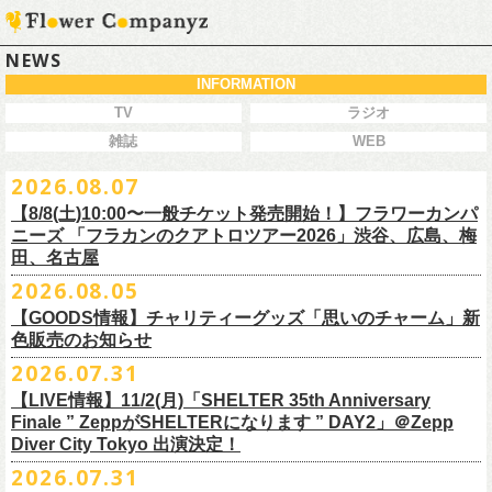
NEWS
INFORMATION
TV
ラジオ
雑誌
WEB
2026.08.07
【8/8(土)10:00〜一般チケット発売開始！】フラワーカンパ
ニーズ 「フラカンのクアトロツアー2026」渋谷、広島、梅
田、名古屋
2026.08.05
今秋開催！自身初となるクラブクアトロ・ワンマンツアー、8/8(土)一般
【GOODS情報】チャリティーグッズ「思いのチャーム」新
チケット発売がスタート！
色販売のお知らせ
どうぞお早めに〜
2026.07.31
【LIVE情報】11/2(月)「SHELTER 35th Anniversary
チャリティーグッズ「思いのチャーム」（リフレクターチャーム）の再
Finale ” ZeppがSHELTERになります ” DAY2」＠Zepp
販が決定致しました。
Diver City Tokyo 出演決定！
白、緑、赤オレンジの３つの新色展開で、
2026.07.31
8/23(日)フラワーカンパニーズ ワンマンライブ「横浜ストーリー2026」