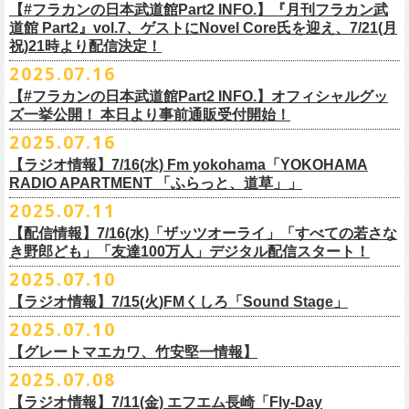
開中のフラカンの楽曲全曲レビュー企画「
フラカンの音楽目録」でボー
ください
◎｢802 Jungle Attack Vol.6 -フラカン武道館壮行会-｣
チケット発売日：9月27日(土)
【#フラカンの日本武道館Part2 INFO.】『月刊フラカン武
【お問い合わせ】
YOKOHAMA
1月17日(土) 長野CLUB JUNK BOX 16:30/17:00
ゲスト：TOSHI-LOW（BRAHMAN）
※上記サイズはあくまでも目安の寸法です
6 夜空の太陽
カル・
北島康雄をプロのライター陣に交じってreviewerに抜擢す
るなど、
https://www.tfm.co.jp/manyuki/
日時：9月2日(火)18:15 OPEN / 18:45 START
道館 Part2』vol.7、ゲストにNovel Core氏を迎え、7/21(月
プレイガイド：
SLUSH-PILE. 03-6451-0554
配信日時：8月24日（日）16:00 START（10分前より準備開始）
1月18日(日) 千葉LOOK 15:30/16:00
https://youtu.be/Z9wrtIqELqE
mc
四星球に対しての信頼度が絶大なフラカンメンバー。
とにかくお互いへ
祝)21時より配信決定！
会場：大阪 GORILLA HALL OSAKA
https://eplus.jp/sf/detail/
4383810001-P0030001
視聴URL：
https://live.nicovideo.
jp/watch/lv348512764
1月24日(土) 高知X-pt. 16:30/17:00
7 馬鹿の最高
の思いが溢れる1時間！
出演：
2025.07.16
＊本ライブの一部はプレミアム会員限定視聴となります。
1月25日(日) 広島SECOND CRUTCH 15:30/16:00
■vol.7
8 最高の夏
フラワーカンパニーズ
＊
全編視聴をご希望のかたはプレミアム会員にご登録（月額790円）をお
【#フラカンの日本武道館Part2 INFO.】オフィシャルグッ
1月27日(火) 四日市CLUB CHAOS 18:30/19:00
ゲスト：Novel Core
9 友達100万人
8月20日(水)21:00よりプレミア配信されます。
Conton Candy
願い致しま
す。
ズ一挙公開！ 本日より事前通販受付開始！
1月31日(土) 札幌近松 16:30/17:00
https://www.youtube.com/watch?
v=I8Zw-h9Anxg
10 ミント
TOSHI-LOW
＊タイムシフト視聴期間：2025年9月7日まで
2月4日(水) 下北沢シェルター 18:30/19:00
2025.07.16
11 ハイエース
開催を約１ヶ月後に控えたフラカンの日本武道館公演のチケットは
絶賛
ヒグチアイ
本番組はプレミアム会員の方ならタイムシフト視聴期間中に何度で
も、
2月14日(土) 大阪バナナホール 16:30/17:00
■vol.8
12 深夜高速
発売中！
【ラジオ情報】7/16(水) Fm yokohama「YOKOHAMA
MC：加藤真樹子（#FM802）
放送終了後に視聴することができます。 一般会員の方の場合は事前予約
2月15日(日) 岡山ペパーランド 15:30/16:00
ゲスト：四星球
mc
RADIO APARTMENT 「ふらっと、道草」」
合わせてお見逃しなく！
チケット発売スタート！
をする事で期間内にタイムシフト視
聴が可能ですが、リアルタイム視聴
2月21日(土) 別府Copper Raven 16:30/17:00
https://www.youtube.com/watch?
v=kVfyzG-tjOs
13 履歴書
2025.07.11
▼詳細はこちら
の際と同様、
全編の視聴にはプレミアム会員への加入が必要になりま
■7/16(水)22:00
～
23:30 Fm yokohama「YOKOHAMA RADIO
2月22日(日) 福岡CB 15:30/16:00
14 感情七号線
https://funky802.com/site/pickup_detail/7941
【配信情報】7/16(水)「ザッツオーライ」「すべての若さな
す。
APARTMENT
「ふらっと、道草」」
2月24日(火) 豊橋Club KNOT 18:30/19:00
15 星のブルペン
＜番組情報＞
き野郎ども」「友達100万人」デジタル配信スタート！
DJ:NakamuraEmi
2月28日(土) 新潟GOLDEN PIGGS BLACK 16:30/17:00
16 日々のあぶく
『月刊フラカン武道館 Part2』
ーーーーーーーーーーーーーーーーーーーーーーーーーーー
2025.07.10
https://www.fmyokohama.co.jp/
program/yra_furatto_michikusa
3月1日(日) 金沢AZ 15:30/16:00
17 虹の雨あがり
■vol.8
「HESOKURI」に収録「ザッツオーライ」「すべての若さなき野郎ど
◎「横浜ストーリー 〜武道館前の一撃〜」
＊鈴木圭介、グレートマエカワ コメントOA
3月7日(土) HEAVEN’S ROCKさいたま新都心 16:30/17:00
mc
【ラジオ情報】7/15(火)FMくしろ「Sound Stage」
7/23(水)よりSpotifyでフラワーカンパニーズのプレイリスト企画がスター
ゲスト：四星球
も」「友達100万人」が、7/16(水)より各音楽サービスにてデジタル配信
日時：8月24日(日)Open 15:30 / Start 16:00
3月14日(土) 仙台darwin 16:30/17:00
18 行ってきまーす
ト！
8月20日(水)21:00〜配信
スタート！
2025.07.10
会場：神奈川・F.A.D YOKOHAMA
■7月15日(金) 19:00〜 FMくしろ「Sound Stage」
19 ラッコ！ラッコ！ラッコ
本番URL：
同日リリースの新曲「ただいま実演中 / ピュアな匂いがチョイナチョイ
https://www.youtube.com/
watch?v=kVfyzG-tjOs
【グレートマエカワ、竹安堅一情報】
会場チケット：完売
＊鈴木圭介、グレートマエカワ コメントOA！
チケット料金：¥5,200(税込/整理番号付/
ドリンク代別途要)
20 人は人
①特設サイト
https://flowercompanyz.mixlist.app/
にて10曲をセレクトし
ナ」と合わせて、プリアドプリセーブが可能です。
※再放送：7月18日(金)15:00〜
2025.07.08
※全公演、高校生以下は当日¥2,000 キャッシュバック(当日年齢を証明で
21 最後にゃなんとかなるだろう
てプレイリストを作成
＊アーカイブ配信中！
ぜひお楽しみください！
きるもの(学生証、
保険証など)のご提示が必要となります)
富山MAIRO 25周年記念ライブにフラワーカンパニーズの出演が決定！
22 白眼充血絶叫楽団
【ラジオ情報】7/11(金) エフエム長崎「Fly-Day
②
#フラカンプレイリスト
をつけてXでシェア
■vol.0 番組スタート直前スペシャル