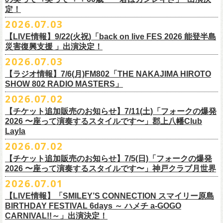
また払い戻しのご希望の方は、大変お手数ですが、来月8月末までに、
定！
福島県公演
・ファンクラブ優先でご購入の方は ヤングフラワーズ
開場15:30 開演16:00
2026.07.03
flocommail@youngflowers.jp まで
↓
【LIVE情報】9/22(火祝)「back on live FES 2026 能登半島
・プレイガイドでご購入の方は flowerotegami@gmail.com まで
災害復興支援 」出演決定！
◎フラワーカンパニーズ 「フラカンのクアトロツアー
ご連絡いただきますようお願い致します。
＜振替日程＞
2026.07.03
2026」
◎チャリティーグッズ「思いのチャーム」（*リフレクターチャーム）
ご来場くださる皆様はどうぞお気をつけて会場までいらしてください。
【ラジオ情報】7/6(月)FM802「THE NAKAJIMA HIROTO
■2026年12月18日（金） 鶴 5周⽬の47都道府県ツアー「鶴フェスへの
価格：各600円（税込）
11月1日、2日に@Zepp DiverCity Tokyoで開催されるSHELTER35周年を
SHOW 802 RADIO MASTERS」
道」福島県公演
・10/10(土)渋谷クラブクアトロ OPEN 16:15 START 17:00 問：ネ
カラー：白、緑、赤オレンジ
締めくくるファイナル2DAYSイベント「SHELTER 35th Anniversary
フラワーカンパニーズ メンバー、スタッフ一同
2026.07.02
開場18:30 開演19:00
クストロード
Finale ” ZeppがSHELTERになります ” 」のDAY2にフラワーカンパニーズ
■7月6日(月)14:00〜17:51 FM802「THE NAKAJIMA HIROTO SHOW 802
会場：福島県・OUTLINE 出演：鶴 / フラワーカンパニーズ
チケットぴあ
【チケット追加販売のお知らせ】7/11(土)「フォークの爆発
の出演が決定！
RADIO MASTERS」
9/19(土)開催「いしがきMUSIC FESTIVAL2026」に出演決定！
※開場開演時間が変更になります。ご注意ください。
イープラス
2026 〜座って演奏するスタイルです〜」郡上八幡Club
SHELTER35周年を締めくくるファイナルをサバシスターと一緒にお祝い
＊鈴木圭介、グレートマエカワ 生出演(17:00台出演予定）
今年はマチナカステージにてアコースティックライブの出演となりま
詳細：
https://afrock.jp/live/
21483/
ローチケ
Layla
させていただきます！
https://funky802.com/masters/
す。
2026.07.02
8/1(土)12:00よりチケット一般発売スタート！
・10/24(土)広島クラブクアトロ OPEN 16:15 START 17:00 問：キ
◎「SHELTER 35th Anniversary Finale ” ZeppがSHELTERになります ”
【チケット追加販売のお知らせ】7/5(日)「フォークの爆発
お待ちしております！
ーーーーーーーーーーー
ャンディー・プロモーション
DAY2」
2026 〜座って演奏するスタイルです〜」神戸クラブ月世界
＊振替公演にご来場が難しい方へ以下払い戻しのご案内です。
チケットぴあ
日時：2026年11月2日(月)
2026.07.01
◎「いしがきMUSIC FESTIVAL2026」
イープラス
会場：Zepp DiverCity Tokyo
日程：2026年9月19日(土)
【LIVE情報】「SMILEY’S CONNECTION スマイリー原島
ローチケ
＜払い戻し期間＞
出演：サバシスター、フラワーカンパニーズ
BIRTHDAY FESTIVAL 6days ～ ハメチ a-GOGO
会場：岩手県盛岡市盛岡城跡公園を中心に開催
チケット料金：オールスタンディング：¥3,935、２Ｆ指定：¥3,935 ※
7月13日 10:00～7月27日 23:59
◎「Handmade Rockふきん」
CARNIVAL!!～」出演決定！
チケット発売日：8月1日(土)12:00
・10/25(日)梅田クラブクアトロ OPEN 15:15 START 16:00 問：清
ドリンク代別 ※未就学児入場不可
価格：￥1,200(税込）
※TSURUKAI先行、
その他プレイガイドなどで4月19日福島公演のご購入