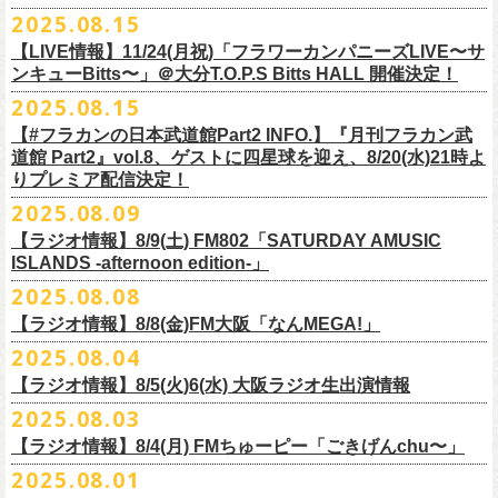
本番を3日後に控えた４人でのお喋り、どうぞお楽しみに！
が響き渡った。“星のブルペン”での、夜空から降り注ぐ星の光のような照
2025.08.15
■8月24日(日) 7:00～10:00 TOKAI RADIO（FM929）『Morning
明演出も忘れがたい。
【LIVE情報】11/24(月祝)「フラワーカンパニーズLIVE〜サ
Delight』
◎「フラカンの日本武道館 Part2 オフィシャルガチャ」
武道館公演チケットは、9/19(金)
まで各プレイガイドにて前売チケット発
もちろん“深夜高速”や“感情七号線”、“馬鹿の最高”“真冬の盆踊り”といっ
ンキューBitts〜」＠大分T.O.P.S Bitts HALL 開催決定！
＊グレートマエカワ インタビューOA
1回：500円(税込)
売中！
た、それ以前発表の名曲たちも会場を盛り上げる。「久々の曲を」とい
2025.08.15
https://www.tokairadio.co.jp/program/md/
全16種類
また、フラカン武道館応援企画として四星球とPIGGSが出演、
9/18(木)高
う紹介と共に、1998年発表のアルバム『マンモスフラワー』の最後に収
BRAHMAN ｢tour viraha 2026｣の
※フィギュア・チェキ・トートの引換券が出た時は、当日中にお引
【#フラカンの日本武道館Part2 INFO.】『月刊フラカン武
き換
円寺HIGHで開催される「SET YOU FREE〜VS SERIES」にグレートマ
録された“虹の雨あがり”が始まった瞬間には、観客たちからどよめきにも
3月22日(日) 愛知 名古屋ReNY limited公演にフラワーカンパニーズの出演
道館 Part2』vol.8、ゲストに四星球を迎え、8/20(水)21時よ
えください。
エカワがDJで出演決定！
フラカン武道館チケットの最後の手売り販売も
似た歓声が上がった。＜いつまでもそう どこまでもそう これからも
が決定しました！
りプレミア配信決定！
【 フィギュア 】4体セット , 高さ:最大8cm
実施！
きっとそうさ／うまくいく事もあって うまくいかない事はないのさ＞
【 チェキ 】1枚
2025.08.09
――そう歌う“虹の雨あがり”を今、武道館で歌いたいと思ったバンドの心
◎BRAHMAN ｢tour viraha 2026｣
【 トート 】高さ35 × 底幅39 × マチ10 cm , 素材:綿100% キャンパス
合わせてお見逃しなく！
が、とても強くて、優しくて、頼もしい。
日時：3月22日(日) 17:00open 18:00start
【ラジオ情報】8/9(土) FM802「SATURDAY AMUSIC
【 アクリルキーホルダー 】本体部分:最大 縦56 × 横30 × 厚さ3 mm
個人的にこの日のハイライトは、本編の終盤で披露された“最後にゃなん
ISLANDS -afternoon edition-」
会場：愛知 名古屋ReNY limited
【 マスキングテープ 】テープ幅30mm , 5m巻き , 材質:紙
＜番組情報＞
とかなるだろう”だった。2017年発表のアルバム『ROLL ON 48』に収録
出演：BRAHMAN,、フラワーカンパニーズ
2025.08.08
■8月9日(土) 12:00〜18:00 FM802「SATURDAY AMUSIC ISLANDS -
【 フォンタブ 】本体部分:55 × 55 mm , 材質:ポリエステル+TPU強化布 ,
『月刊フラカン武道館 Part2』武道館直前スペシャル
された楽曲。このアルバムは前回の武道館公演のあとにリリースされた
チケット料金：3500円(税込/ドリンク代別途要)
【ラジオ情報】8/8(金)FM大阪「なんMEGA!」
afternoon edition-」
金属Dカン
9月17日(水)21:00〜生配信
最初のアルバムであり、そして、このアルバムから再びフラカンは自主
一般チケット発売日：10月4日(土) 10:00
＊グレートマエカワ コメントOA（グレートマエカワの勝手にtop3 / 13〜
2025.08.04
【 缶バッジセット 】2個組 , 直径32mm
本番URL：
https://www.youtube.com/live/ND1cdsaWaZI
レーベルでの活動に戻った。そんな時期に歌われた＜最後の最後の最後
問い合わせ：ジェイルハウス 052-936-6041 www.jailhouse.jp
■8月8日(金) 12:00〜15:00 FM大阪「なんMEGA!」
14時台）
10月25日＠熊本Djangoを皮切りに30箇所31公演を回る全国ワンマンツア
には 絶対なんとかなるんだぜ＞というフレーズは、この2025年の武道
【ラジオ情報】8/5(火)6(水) 大阪ラジオ生出演情報
＊グレートマエカワ インタビューOA
https://funky802.com/saipm/
ー「フラカンのチョイナチョイナ’25/’26」の10月〜12月公演分の一般チ
＊アーカイブ配信中！
館の観客席にいる僕にとって、未来への希望のメッセージのように響い
https://www.fmosaka.net/_sites/16782390
2025.08.03
■8月5日(火)15:00〜18:00 FM COCOLO「MARK’E MUSIC MODE」
ケットが8月30日(土)より発売スタート！
■vol.0 番組スタート直前スペシャル
た。「絶対になんとかなる」――そう歌うロックバンドが、武道館のス
【ラジオ情報】8/4(月) FMちゅーピー「ごきげんchu〜」
＊オクノマサヒコ（オクノシンヤ／グレートマエカワ） 生出演(16:00台
ゲスト：スキマスイッチ
テージで、とても人間くさく、それでいて光に照らされながらロックを
出演予定）
2025.08.01
9/20(土)開催の日本武道館公演を経て、さらに勢いを増してまわるフラカ
https://www.youtube.com/watch?
v=BR4CmNuGCLg&t=28
演奏している。これって、シンプルに奇跡じゃないか。
■8月4日(月)14:00〜17:00 FMちゅーピー「ごきげんchu〜」