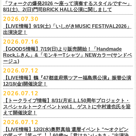
＠F.A.D YOKOHAMA 公演より販売開始致します。
「フォークの爆発2026 〜座って演奏するスタイルです〜」
8/1(土)、2(日)門司BRICK HALL公演に関しまして
こちらのグッズの売上全額を被災地復興など様々な支援を必要とされて
2026.07.30
令和8年熊本地震で被災された皆様には心よりお見舞い申し上げます
いる場所に寄付させていただきます。
【LIVE情報】9/19(土)「いしがきMUSIC FESTIVAL2026」
一日も早い復興、安全、安心が戻りますことを心よりお祈り申し上げま
支援金の寄付先、金額等につきましては、都度フラワーカンパニーズオ
出演決定！
す
フィシャルサイトにて改めてご報告致します。
2026.07.16
今週末8/1(土)、2(日)門司BRICK HALLにて予定しております「フォーク
皆さまのご安全と心身のご健康、被災地の一日も早い復旧・復興を心よ
【GOODS情報】7/19(日)より販売開始！「Handmade
の爆発2026 〜座って演奏するスタイルです〜」公演に関しまして、
Rockふきん」&「モンキーTシャツ」NEWカラー(サンドベ
りお祈り申し上げます。
本日現在開催させていただく予定です。
ージュ)
2026.07.12
7/19(日)「フォークの爆発2026 〜座って演奏するスタイルです〜」＠有
まだ九州地方では余震が続き、交通機関が麻痺している状況を鑑み、
【LIVE情報】鶴『47都道府県ツアー福島県公演』振替公演
楽町I’M A SHOW 公演より、またまたNEWグッズが登場！
もしチケットをお持ちの方で今回の公演へのご来場が難しい方につきま
12/18(金)開催決定！
エプロンからスタートした新たな企画「Handmade Rock」シリーズ第二
して、
2026.07.12
弾、「Handmade Rockふきん」の販売が決定！
そのまま未使用のチケットをお持ちいただけましたら、
延期となっておりました鶴『47都道府県ツアー福島県公演』の振替公演
そして、絶賛販売中の「モンキーTシャツ」にサンドベージュのボディに
【トークライブ情報】8/31(月)E.L.L50周年プロジェクト・
1年間（2027年8月まで）九州地方で今後発表されるワンマンツアー、ラ
が決定しました。
グリーンのプリントが夏らしいNEWカラーが追加！
スペシャルトークイベントvol.1、ゲストに中村達也氏を迎
イブで有効とさせていただきます。
合わせて、
振替公演にご来場が難しい方へ、
払い戻しのご案内もござい
ぜひチェックしてくださいね！
えて開催決定！
手続きなどは特にありませんが、入場整理番号のみ無効となりますこと
ますので、以下ご確認をお願い致します。
2026.07.12
（入場順最後のご案内となりますこと）、
何卒ご了承いただけますと幸いです。
＜延期日程＞
【LIVE情報】12/2(水)奥野真哉 還暦イベント “〜オクピン
■2026年4月19日（日） 鶴 5周⽬の47都道府県ツアー「鶴フェスへの道」
の笑って︕笑って︕︕ 60歳〜「君はカンレキさ」”出演決