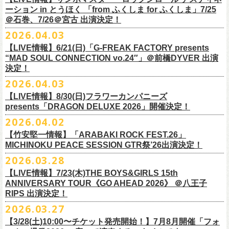
一般チケット前売5,000円/ 当日5,500円
ネクストロード 03-5114-7444 (平日14～18時)
ーション in とうほく 「from ふくしま for ふくしま」7/25
https://rainbowhill.jp/
＊鶴オフィシャルサイト：
https://afrock.jp/
ーーーーー
＠石巻、7/26＠宮古 出演決定！
鈴木実貴子ズ自主企画イベント『心臓の騒音』にフラワーカンパニーズ
2026.04.03
・7月2日(木)＠荻窪TOP BEAT CLUB
＜振替公演・チケットの払い戻しについて＞
の出演が決定！
*ワンマン
【LIVE情報】6/21(日)「G-FREAK FACTORY presents
・現在、振替日程、および各公演のチケット払い戻しに関する詳細を調
本日よりオフィシャル先行もスタート！どうぞお見逃しなく〜
本日4月23日(木)に結成37周年を迎えたフラワーカンパニーズ、自身初と
OPEN：19:00 / START：19:30
“MAD SOUL CONNECTION vo.24″」＠前橋DYVER 出演
整しております。 決定次第、改めて各バンドの公式サイトおよび公式
なるクラブクアトロ・ワンマンツアーの開催が決定！
決定！
前売：¥5,000 / 当日：¥5,500 ＋1DRINK(¥700)
SNS等にてご案内いたしますので、今しばらくお待ちください。
◎鈴木実貴子ズ自主企画イベント『心臓の騒音』
https://topbeatclub.com/schedule/?month=202607
2026.04.03
・お手持ちのチケット（紙・電子共に）は、詳細が発表されるまでその
日程：12月3日(木)
◎フラワーカンパニーズ 「フラカンのクアトロツアー2026」
まま大切に保管していただきますようお願い申し上げます。振替公演や
【LIVE情報】8/30(日)フラワーカンパニーズ
時間：開場 18:30 開演 19:00
10/10(土)渋谷クラブクアトロ OPEN 16:15 START 17:00 問：ネク
払い戻しの際に必要となります。
presents「DRAGON DELUXE 2026」開催決定！
会場 ：新代田FEVER
ストロード
2026.04.02
料金：4,500円（税込/ドリンク代別/整理番号有）
10/24(土)広島クラブクアトロ OPEN 16:15 START 17:00 問：キャ
改めて万全の体制で、鶴とともにライブをお届けできたらと思いますの
出演：鈴木実貴子ズ / フラワーカンパニーズ
ンディー・プロモーション
【竹安堅一情報】「ARABAKI ROCK FEST.26」
で、ご理解のほど、何卒宜しくお願い致します。
フラワーカンパニーズのベーシスト兼リーダー兼社長、グレートマエカ
一般チケット発売日：8月23(土)
MICHINOKU PEACE SESSION GTR祭’26出演決定！
10/25(日)梅田クラブクアトロ OPEN 15:15 START 16:00 問：清水
ワの57歳の誕生日を記念し、7年ぶりの奄美大島で、誕生日会&前夜祭開
問い合わせ：VINTAGE ROCK std. 03-5787-5350 （平日12:00～17:00）
音泉
2026.03.28
催決定!
https://vintage-rock.com/
11/1(日)名古屋クラブクアトロ OPEN 15:15 START 16:00 問：JAIL
お待たせしました！怒髪天との恒例”ジャンピング乾杯TOUR”、もちろん
【LIVE情報】7/23(木)THE BOYS&GIRLS 15th
HOUSE
今年も開催決定！
ANNIVERSARY TOUR《GO AHEAD 2026》 ＠八王子
◎「フォークの爆発2026 ミニマル巡業 ～うたとギターとコーラスと～
＜全公演共通＞
みんなで足腰鍛えて挑みます〜
【オフィシャルサイト先行】
RIPS 出演決定！
GMBD前夜祭」
チケット料金：前売￥5,700(税込/ドリンク代別途要)
◎「レッツけんこうアンブレラチャーム」（ランダム）
受付期間：04/25(土)20:00～04/30(木)23:
59
2026.03.27
※ミニマル巡業とは『新たな試みとして歌とアコースティックギター一
※高校生以下は当日¥2,000キャッシュバック（当日年齢を証明できるも
価格：￥500(税込)
本日よりHP先行も受付スタート！お見逃しなく！！
▼受付URL
本とコーラスと小物の楽器などで構成するライヴ』です
【3/28(土)10:00〜チケット発売開始！】7月8月開催「フォ
の（学生証、保険証など）のご提示が必要となります）
仕様：チャーム4種（けいくん、まーちゃん、けんちゃん、
こにし）/アル
https://eplus.jp/suzukimikiko-
1203-flowercompanyz/
日時：2026年9月26日(土) 開場17:00 開演18:00