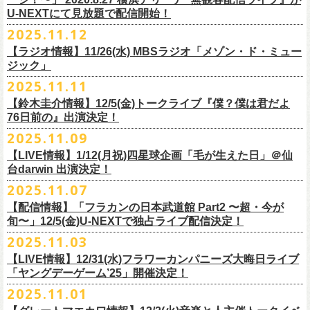
【当日】￥4500 (+2D)
1-4）
3日目12/28(日)、”年忘れ‼ レディクレSP 第3夜『レディクレ初参！フラ
U-NEXTにて見放題で配信開始！
12/21(日)、22(火)に開催するフラワーカンパニーズ ワンマンツアー「フ
【ホスト】MANABE “MR.PAN” TAKA SHI (THE NEATBEATS)／OKUNO
開催時間及び入場料：
カンとスキマのスペシャルバンド＜ザ・
ライターズ＞ ！』”と題し、スペ
ラカンのチョイナチョイナ’25/’26」の京都公演であり、年末恒例
磔
磔
2デ
2025.11.12
SHIN YA (SOUL FLOWER UNION)
2月6日（金）16:00～22:00, 前売り900円 当日1,200円
シャルなステージをお届けします！
イズの生配信が決定！
【ラジオ情報】11/26(水) MBSラジオ「メゾン・ド・ミュー
【お客様】増子直純 (怒髪天)／グレートマエカワ (フラワーカンパニーズ)
2月7日（土）11:00～21:00, 前売り1,200円 当日1,500円
どうぞお楽しみに〜
ジック」
【チケット発売】イープラス
2月8日（日）11:00～19:00, 前売り1,100円 当日1,400円
毎年恒例、ほぼ被りなしの京都磔磔2days、
お得になる2days通し視聴チ
鈴木圭介57歳の誕生日に恵比寿
LIQUIDROOMNにてワンマンライブ開催
2025.11.11
【イープラスURL】
https://eplus.jp/sf/detail/4446640001-P0030001
◎「FM802 ROCK FESTIVAL RADIO CRAZY 2025」
ケットの販売もあり！
■11月26日(水)深夜25:30〜 MBSラジオ「メゾン・ド・ミュージック」
決定！
【チケット発売日】12/6 10:00〜
【鈴木圭介情報】12/5(金)トークライブ『僕？僕は君だよ
チケット：
https://eplus.jp/sf/
detail/4430060001-P0030001
LIVE HOUSE Antenna -BEYOND ZERO Garage-
アーカイブ視聴も両日12/30(火)23:59まで可能です（
チケットのご購入は
＊鈴木圭介、グレートマエカワが11月の４週目パーソナリティを担当
76日前の』出演決定！
＊椅子席となります
12月28日(日)16:35〜 -
同日19:00まで）。
https://www.mbs1179.com/mm/
◎フラワーカンパニーズ・ワンマンライヴ
「フラカンの日本武道館 Part2 〜超・今が旬〜」の映像作品が
出店ビール会社：
年忘れ‼ レディクレSP 第3夜
2025.11.09
〜鈴木圭介誕生日「初めまして、57歳」〜
12/5(金)19:00よりU-NEXTにて配信されることを記念して、過去のライブ
渥美半島醸造
『レディクレ初参！フラカンとスキマのスペシャルバンド＜ザ・
ライタ
視聴チケット発売スタート！
【LIVE情報】1/12(月祝)四星球企画「毛が生えた日」＠仙
日時：2026年4月30日(木) 開場18:15／開園19:00
映像４作品が同じくU-NEXTで配信決定！
ISEKADO
ーズ＞ ！』
どうぞ、お楽しみに！
台darwin 出演決定！
会場：恵比寿
LIQUIDROOM
West Coast Brewing
出演：ザ・ライターズ（フラワーカンパニーズ＋スキマスイッチ）
チケット料金：前売り¥5,700(税込/整理番号付/ドリンク代別途要) *記念バ
2025.11.07
先日配信された「フラカンの横浜アリーナ -リモートライヴ編- 〜生き続
OGA BREWING
イベントオフィシャルサイト：
https://radiocrazy.fm/
◎フラワーカンパニーズ ワンマンツアー「フラカンのチョイナチョイ
ッヂ付
けてる事は最大のメッセージ！〜」 2020.8.27 横浜アリーナ *無観客配信
【配信情報】「フラカンの日本武道館 Part2 〜超・今が
オラホビール
「フラカンの日本武道館 Part2 〜超・今が旬〜」の映像作品が
ナ’25/’26」
JUN SKY WALKER(S) TOUR 2026 “READH TO GO”の対バンシリーズ＜
一般チケット発売日：2026年3月15日(日)10:00
旬〜」12/5(金)U-NEXTで独占ライブ配信決定！
ライブに続く第2弾として、
「フラカンの日本武道館 Part2 〜超・今が旬〜」の映像作品が
Kakegawa Farm Brewing
12/5(金)19:00よりU-NEXTにて配信されることを記念して、
過去のライブ
12月21日(日) 開場15:30/開演16:00 〜竹安56〜 ＊会場チケット完売
狼煙上がる時＞7/12(日)名古屋公演にフラワーカンパニーズの出演が決定
ネクストロード 03-5114-7444（平日14:00〜18:00）
本日11月27日(木)正午より『フラワーカンパニーズ「ゾロ目だョ全員集
12/5(金)19:00よりU-NEXTにて配信されることを記念して、過去のライブ
2025.11.03
KANKIKU BREWERY
映像４作品が同じくU-NEXTで配信決定！
12月22日(月) 開場18:30/開演19:00 フラカンのロックンロール大会 ＊
しました！
合!〜フラカン33年、野音99年〜」2022.9.23 日比谷野外大音楽堂』の配
映像４作品が同じくU-NEXTで配信決定！
京都醸造
会場チケット(5,200円) 残り僅か
【LIVE情報】12/31(水)フラワーカンパニーズ大晦日ライブ
信が開始しました！
CRAFT
BANK
第1弾として、本日11月20日(木)正午より『「フラカンの横浜アリーナ -リ
「ヤングデーゲーム’25」開催決定！
＊生配信詳細
◎JUN SKY WALKER(S) TOUR 2026 ”READH TO GO”＜狼煙上がる時＞
U-NEXT月額会員の方は、追加料金なくお楽しみいただけます。
先日配信された「フラカンの横浜アリーナ -リモートライヴ編- 〜生き続
CRAFT
BEER BASE
モートライヴ編- 〜生き続けてる事は最大のメッセージ！〜」
＜アーカイブ視聴期間：〜2025/12/30(火)23:59まで（※
2日間共通 ）＞
日時：2026年7月12日(日) 開場16:45/開演17:30
2025.11.01
けてる事は最大のメッセージ！〜」 2020.8.27 横浜アリーナ *無観客配信
CRAFTROCK BREWING
2020.8.27 横浜アリーナ *無観客配信ライブ』の配信が開始しました！
視聴チケット料金：
会場：名古屋Ellectric Lady Land