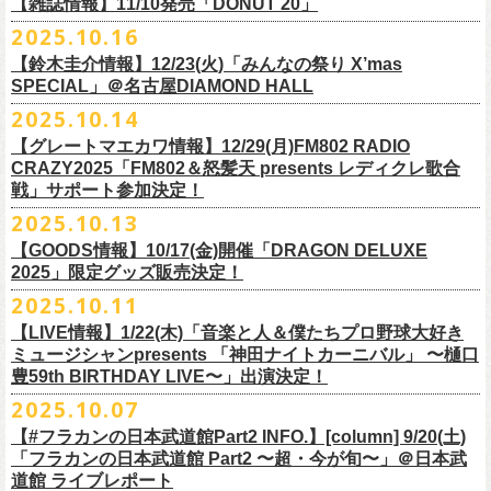
FILL BREWING
ーー過去ライブ映像配信スケジュール予定ーー
【雑誌情報】11/10発売「DONUT 20」
※購入枚数制限あり／お一人様2枚まで
受付
URL
：
https://l-tike.com/su-
xing-cyu/
予約開始：2025年11月16日(日)12:00〜
＊9/20(土)「フラカンの日本武道館 Part2 〜超・今が旬〜」ライブレポー
し2DAYSの2023年の映像も配信されること
が決定！
◎「フラカンの横浜アリーナ -リモートライヴ編- 〜生き続けてる事は最
▼視聴はこちら
みぞのくち醸造所
＊11/27(木)配信開始予定
※チケットの整理番号順での入場となります。
予約方法：Livepocketで受付
https://t.livepocket.jp/e/2q1m4
ト掲載
2025.10.16
武道館ライブ配信に先駆け、順次公開される予定です。
■11月10日(月)発売 「DONUT 20」
大のメッセージ！〜」
https://video.unext.jp/browse/feature/FET0012549
YOUNG MASTER（ドリンクアッパーズ）
◎「ゾロ目だョ全員集合!〜フラカン33年、野音99年〜」2022.9.23 日比
販売URL
https://skream.jp/livereport/2025/10/flower_companyz.php
【鈴木圭介情報】12/23(火)「みんなの祭り X’mas
＊グレートマエカワインタビュー掲載
https://video.unext.jp/browse/feature/FET0012549
横浜ビール
谷野外大音楽堂
https://eplus.jp/sf/detail/4428590001-P0030001
SPECIAL」＠名古屋DIAMOND HALL
どうぞお楽しみに！
【グレートマエカワ（フラワーカンパニーズ）「ロックンロールが降っ
ほか過去ライブ映像２作品も配信中！
横浜ベイブルーイング
2025.10.14
てきた日」】
＊12/4(木)配信開始予定
Riip Beer他（Ever Green Imports）
＊12/4(木)配信開始予定
注意事項
＊U-NEXT独占ライブ配信詳細
人生を変えた1枚のレコードについて訊く「ロックンロールが降ってきた
◎ フラワーカンパニーズ「神さまツアー」～年末恒例磔磔2デイズ～ 1
＊11/20(木)より配信中
【グレートマエカワ情報】12/29(月)FM802 RADIO
Y.MARKET BREWING
◎ フラワーカンパニーズ「神さまツアー」～年末恒例磔磔2デイズ～ 1
※営利目的のチケットの転売は固くお断り致します。転売チケットは入
◎フラワーカンパニーズ「フラカンの日本武道館 Part2 〜超・今が
日」に、先ごろ、二度目の日本武道館公演を成功させたフラワーカンパ
日目 2023.12.13 京都磔磔
◎「フラカンの横浜アリーナ -リモートライヴ編- 〜生き続けてる事は最
CRAZY2025「FM802＆怒髪天 presents レディクレ歌合
US BREWERY（近日発表！）
日目 2023.12.13 京都磔磔
場をお断りする場合もあ
旬〜」
ニーズのグレートマエカワが登場。自身の音楽人生とフラワーカンパニ
◎ フラワーカンパニーズ「神さまツアー」～年末恒例磔磔2デイズ～ 2
戦」サポート参加決定！
大のメッセージ！〜」
US BREWERY（近日発表！）
◎ フラワーカンパニーズ「神さまツアー」～年末恒例磔磔2デイズ～ 2
りますのでご注意ください。
年末恒例となっている大晦日ライブ「ヤングナイター」改め、「ヤング
配信日：2025年12月5日(金)19:00〜 ※見逃し配信あり
ーズの現在地を語る。
日目 2023.12.14 京都磔磔
＊11/27(木)より配信中
2025.10.13
US BREWERY（近日発表！）
日目 2023.12.14 京都磔磔
※撮影・録音・録画などは禁止とさせていただきます。また開場時のご
デーゲーム’25」の開催が決定！
視聴料：U-NEXT月額会員視聴無料配信URL：
https:
https://donutroll.tokyo/wd/20251110_donut20/
◎『フラワーカンパニーズ「ゾロ目だョ全員集合!〜フラカン33年、野音
自分の席以外の席取りは
【GOODS情報】10/17(金)開催「DRAGON DELUXE
//t.unext.jp/r/flowercompanyz
99年〜」2022.9.23 日比谷野外大音楽堂』
出演アーティスト：
ご遠慮ください。
2025」限定グッズ販売決定！
12月31日(水)＠新代田LIVE HOUSE FEVERにて、今年は14:00からライ
アホマイルド坂本（MC）
※飲食を伴うイベントのため、公演当日、体調不良や発熱症状のある方
ブスタート！
2025.10.11
＊U-NEXT過去ライブ作品配信詳細
10月17日(金)＠名古屋DIAMOND HALLにて開催するフラワーカンパニー
は、来場をご遠慮いただ
年越しのライブ配信はございません。
※配信開始日は変更になる場合があります
【LIVE情報】1/22(木)「音楽と人＆僕たちプロ野球大好き
＊＊＊＊＊＊
ズ presents 「DRAGON DELUXE 2025〜特別編〜」【俺たちのザ・ベス
2月6日（金）
きますようお願いいたします。
チケットの発売日は11月15日(土)。
10月25日(土)よりスタートしたフラワーカンパニーズ ワンマンツアー
ミュージシャンpresents 「神田ナイトカーニバル」 〜樋口
ーーー12/5(金)19:00〜U-NEXTにて独占ライブ配信開始！ーーー
トテンPart2】
◆音楽◆
※ミュージシャンによるトークイベントですが、音楽の話は一切いたし
「フラカンのチョイナチョイナ’25/’26」 ポスターをニワトリ堂にて限定
豊59th BIRTHDAY LIVE〜」出演決定！
①11/20(木)配信開始予定
◎フラワーカンパニーズ「フラカンの日本武道館 Part2 〜超・今が
の限定グッズとして、アクリルキーホルダーの販売が決定！
bird
ませんのでご了承くださ
今年も充実のライブ・
ツアー活動を行なってきたフラカンの2025年のラ
販売致します。
◎「フラカンの横浜アリーナ -リモートライヴ編- 〜生き続けてる事は最
2025.10.07
旬〜」
当日会場にて販売いたします。
THE LOCAL PINTS
い。
『音楽と人』で好評連載中のBUCK∞TICKのベーシスト・樋口豊のコラム
イブ納めとな
る今公演、どうぞお楽しみください！
10月30日(木)9:00〜販売開始となります。
大のメッセージ！〜」 2020.8.27 横浜アリーナ *無観客配信ライブ
配信日：2025年12月5日(金)19:00〜 ※見逃し配信あり
【#フラカンの日本武道館Part2 INFO.】[column] 9/20(土)
「タイガース、今年も優勝だ!!」から派生したトークイベント〈僕たち、
＊数に限りがございます。
視聴料：U-NEXT月額会員視聴無料
「フラカンの日本武道館 Part2 〜超・今が旬〜」＠日本武
◆お笑いステージ◆
公演に関するお問い合わせ LOFT9 Shibuya
プロ野球大好きミュージシャンです！〉presentsによるライヴの開催が決
◎フラワーカンパニーズ大晦日ライブ「ヤングデーゲーム’25」
②11/27(木)配信開始予定
配信URL：
https:
//t.unext.jp/r/flowercompanyz
道館 ライブレポート
レギュラー
https://www.loft-prj.co.jp/schedule/loft9/contact
定！
日時：12月31日（水）OPEN 13:30/ START 14:00