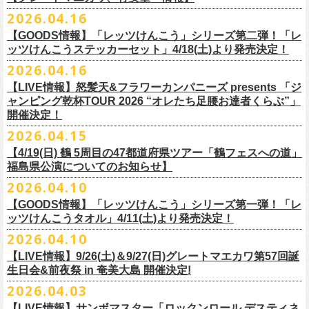
ー」の歌詞をデザインした「モンキーTシャツ」！
い。
証明できるもの（学生証、保険証など）
のご提示が必要となります）
チケット料金：全席指定¥3,500（税込） *未就学児童入場不可
hot.ne.jp/
☆オフィシャル先行☆
一般発売に先がけ、5/22(金)よりオフィシャル先行受付がスタート！
2026.04.16
≪受信可能ドメイン≫
l-tike.com
/
ent.
lawson.co.jp
一般チケット発売日：8月29日(土)
うつみようこ＆Yokoloco Band LIVE情報
チケット発売日：5月30日(土)10:00
5月15日(金)18:00 〜 5月24日(日)23:59
どうぞお見逃しなく！
4/30(木)恵比寿リキッドルーム公演より販売開始いたします！
＜お問合せ＞ローソンチケットインフォメーション
https:
//l-
【GOODS情報】「レッツけんこう」シリーズ第二弾！「レ
[オクノシンヤ(key)クハラカズユキ(ds)グレートマエカワ(b)竹安堅一(g)う
プレイガイド：チケットぴあ
https://t.pia.jp/
https://w.pia.jp/s/hosomichi26ofs/
tike.com/contact/
ッツけんこうステッカーセット」4/18(土)より発売決定！
つみようこ (vo.g)]
お問い合わせ：ell.SIZE 052-211-3997
＊本公演のチケットはチケット不正転売禁止法の対象となる「特定興行
◎「monobright TAIBAN Series 2026 〜SECOND PRIMAL〜」
2026.04.16
Electric Lady Landホームページ ＞
https://www.ell.co.jp/
入場券」となります
「レッツけんこう」シリーズ第二弾！ステッカーセットの発売が決定！
日時：2026年10月16日(金) 開場18:00/開演19:00
・6月5日(金) ＠名古屋TOKUZO
※本イベントはトークイベントです。当日はライブパフォーマンスはご
【LIVE情報】怒髪天&フラワーカンパニーズ presents 「ジ
4/18(土)SaToMansion 10th anniversary festival【南部事変 2026】公演よ
会場：恵⽐寿LIQUIDROOM
*ワンマン
ざいません。
ャンピング乾杯TOUR 2026 “オレたち足腰お達者くらぶ”」
◎「ロックのほそ道2026 〜15th Anniversary Special〜」
り販売開始いたします！
出演：モノブライト / フラワーカンパニーズ
18:30open 19:30start
開催決定！
「フォークの爆発2026 ミニマル巡業 〜うたとギターとコーラスと〜」
日時：2026年8月29日(土) 16:00 / 17:00
チケット料金：前売5,500円(税込/ドリンク代別/整理番号付)
京都のアイドルグループ・きのホ。の主催企画「THE 京月観」7/7(火)＠
予約￥5,000 当日￥5,500
編、長野での開催が決定！
2026.04.15
会場：ゼビオアリーナ仙台
一般チケット発売日：7月11日(土)
京都磔磔にフラワーカンパニーズの出演が決定！
https://www.tokuzo.com/2026Jun/20260605
出演：阿部真央 / クリープハイプ / Spitz / フラワーカンパニーズ（五十
2020年開催した「フラカンの横浜アリーナ」から続く＜フラカンの横浜
問い合わせ：ディスクガレージ https://info.diskgarage.com
【4/19(日) 鶴 5周⽬の47都道府県ツアー「鶴フェスへの道」
◎「フォークの爆発2026 ミニマル巡業 〜うたとギターとコーラスと〜」
音順）
ストーリー＞シリーズ、
福島県公演についてのお知らせ】
本日5月13日20:00から、チケットの先行抽選予約の受付もスタート！
◎「着ぐるみラッコのマグカップ」
・6月5日(土) ＠名古屋TOKUZO
※ミニマル巡業とは『
新たな試みとして歌とアコースティックギター一
料金：アリーナスタンディング￥10,000(税込・ブロック指定・入場整理
今年も8月23日(日)F.A.D YOKOHAMAにて開催決定！
＊オフィシャル先行受付＊
どうぞお見逃しなく！！
価格：￥2,000(税込）
2026.04.10
*ゲストあり：EDDIE（the 原爆オナニーズ）森田裕(バレーボールズ)
本とコーラスと小
今週末に出演を予定しておりました
物の楽器などで構成するライヴ』です
番号付)、スタンド指定席：￥10,000(税込)、車椅子席：￥11,000(税込)
期間：2026年5⽉22⽇(⾦) 18:00〜2026年5⽉31⽇(⽇) 23:59
カラー：グリーン , ホワイト
【GOODS情報】「レッツけんこう」シリーズ第一弾！「レ
17:00open 18:00start
日時：7/14(火) 開場18 : 30/開演19 : 00
お問い合わせ：ノースロードミュージック TEL 022-256-1000（営業時
◎「横浜ストーリー2026」
受付URL：
https://l-tike.com/monobright/
◎きのホ。presents「THE 京月観」vol.4
素材 ： ポリプロピレン
ッツけんこうタオル」4/11(土)より発売決定！
予約￥5,000 当日￥5,500
会場：
■2026年4月19日（日） 鶴 5周⽬の47都道府県ツアー「鶴フェスへの道」
長野
BAR THREE
間 平日11:00〜16:00）
日時：8月23日(日)Open 15:30 / Start 16:00
日時：2026年7月7日(火) 18:00 OPEN/18:30 START
サイズ：直径 約82mm × 高さ 約92mm
https://www.tokuzo.com/2026Jun/20260606
2026.04.10
チケット料金：4,800円（税込/整理番号付/ドリンク代別） ※高校生以下
福島県公演
HP:
https://rocknohosomichi.com
会場：神奈川・F.A.D
YOKOHAMA
会場：京都磔磔
容量／約340ml
お待たせしました、「レッツけんこう」シリーズの発売が決定！
は当日¥2,000キャッシュバック（
会場：福島県・OUTLINE 出演：鶴 / フラワーカンパニーズ
当日年齢を証明できるもの（学生証、
Instagram:
https://www.instagram.com/hosomichiofrock/
チケット料金：前売￥5,200（税込/整理番号付/
ドリンク代別）
【LIVE情報】9/26(土)＆9/27(日)グレートマエカワ第57回誕
出演：フラワーカンパニーズ / きのホ。
本体重量／約92g
第一弾として、「レッツけんこうタオル」が完成！
・6月7日(日)「Rainbow Hill 2026」」＠大阪 服部緑地・野外音楽堂
保険証など）
のご提示が必要となります）
X:
https://x.com/hosomichiofrock
生日会&前夜祭 in 奄美大島 開催決定!
※高校生以下は当日￥2,000キャッシュバック （当日年齢を証明できるも
チケット料金：¥4,800 (ドリンク代別途)
耐熱温度：140℃
4/11(土)「フラカンと行くザ50回転ズの故郷巡りツアー！」＠出雲アポロ
*イベント出演
一般チケット発売日：5月23日(土)
につきまして、鶴のオフィシャルサイトでお知らせがありましたとお
の(学生証、保険証など)
のご提示が必要となります）
2026.04.03
＊チケット先行抽選受付： 5/13(水)20:00~ 5/26(M火)23:59
耐冷温度：-40℃
公演より販売開始いたします！
開場/開演11:00 – 終演18:30予定
問い合わせ：長野CLUB JUNK BOX
り、延期となりました。
一般発売日:6月27日(土)
https://w.pia.jp/t/kinopo-
thekyogetsukan/
※ やわらかい乳白色と独特の透け感のあるマグカップです。
【LIVE情報】サンボマスター「ロックンロール デスティネ