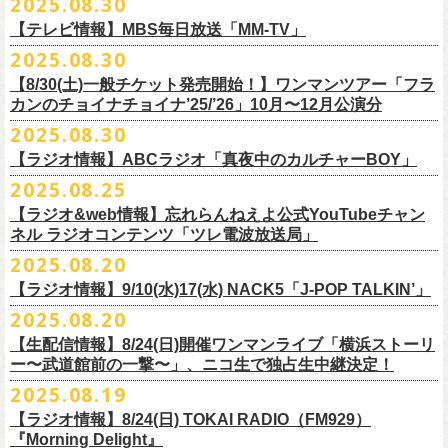
2025.08.30
うような、感動というもののさらに向こう側へ突き抜けていくような、
様々なアイテムが全16種類。ぜひお楽しみください！
サイズ：160（バニラのみ） / S / M / L / XL / XXL
【 受付期間 】
2月21日(土) 別府Copper Ravens 16:30/17:00
うつみようこ(vo)
素晴らしく爽快なライブだった。
＜製品サイズ＞
【テレビ情報】MBS毎日放送「MM-TV」
◆コンビニ(番号端末式)・銀行ATM・ネットバンキング決済
2月22日(日) 福岡CB 15:30/16:00
真城めぐみ(vo)
ライブの1曲目を飾ったのは、今年リリースの最新アルバム『正しい哺乳
160 ： 身丈62cm / 身幅46cm / 肩幅40cm / 袖丈18cm
9月22日(月) 17:00 ～ 9月27日(土) 22:59まで
2025.08.30
2月24日(火) 豊橋Club KNOT 18:30/19:00
中森泰弘(g)
■
9月
1日(月)27:20〜
MBS毎日放送「MM-TV」
類』収録の“少年卓球”。開演時間が来て、会場の照明が落ちて真っ暗にな
S ： 身丈65cm / 身幅49cm / 肩幅42cm / 袖丈19cm
◆クレジットカード決済
2月28日(土) 新潟GOLDEN PIGGS BLACK 16:30/17:00
【8/30(土)一般チケット発売開始！】ワンマンツアー「フラ
奥野真哉(key)
＊グレートマエカワ インタビューOA
り、照明が点滅しはじめ、野性的なビートが鳴り響く登場SE“Eeyo”が流
M ： 身丈69cm / 身幅52cm / 肩幅46cm / 袖丈20cm
9月22日(月) 17:00 ～ 9月30日(火) 22:59まで
3月1日(日) 金沢AZ 15:30/16:00
カンのチョイナチョイナ’25/’26」10月〜12月公演分
クハラカズユキ(dr)
※
リピート放送；
9/4(木)、9/5(金)、9/7(日)
れ出した瞬間から異様なほどの高揚感が会場を包み込み、そして竹安堅
L ： 身丈73cm / 身幅55cm / 肩幅50cm / 袖丈22cm
3月7日(土) HEAVEN’S ROCKさいたま新都心 16:30/17:00
チケット料金：前売 ¥5,500（税込／整理番号付／ドリンク代別途要）
2025.08.30
https://www.mbs.jp/mmtv/
一の目が醒めるようなギターから“少年卓球”が始まった瞬間に、もうこの
XL ： 身丈77cm / 身幅58cm / 肩幅54cm / 袖丈24cm
【 お届け 】
3月14日(土) 仙台darwin 16:30/17:00
※⾼校⽣以下は当⽇¥2,000 キャッシュバックします
#MMTV_mbs
日のフラカンの勝利は確定した――そんな気持ちになった。『正しい哺
【ラジオ情報】ABCラジオ「真夜中のカルチャーBOY」
XXL：身丈81cm / 身幅63cm / 肩幅57cm / 袖丈25cm
10月下旬発送予定
（当⽇年齢を証明できるもの（学⽣証、保険証など）のご提⽰
が必要と
10年ぶり2回目となる日本武道館公演『フラカンの日本武道館 Part2 〜
乳類』はこの10年をかけてフラカンが研ぎ澄ませてきたバンドサウンド
※上記サイズはあくまでも目安の寸法です
2025.08.25
チケット料金：¥5,200(税込/整理番号付/
ドリンク代別途要)
なります）
■8月30日(土) 、9月6日(土)、9月13日(土)
超・今が旬〜』を9月20日(土)
に開催するフラワーカンパニーズが、
今年1
とメッセージ性が高次元で結晶化した大傑作だが、その中でも、“少年卓
※全公演、高校生以下は当日¥2,000 キャッシュバック(当日年齢を証明で
【ラジオ&web情報】忘れらんねえよ公式YouTubeチャン
※チケットにスタンディングの記載がありますが、
当日は椅子あり自由
深夜2:00〜3:00 ABCラジオ「真夜中のカルチャーBOY」
月より月１配信のYouTube番組『月刊フラカン武道館 Part2』をスター
先行配信しておりました「ただいま実演中/ピュアな匂いがチョイナチョ
球”はポップで疾走感があり、初めてロックで高揚した瞬間をギュッと思
ネル ラジオコンテンツ「ツレ電波放送局」
きるもの(学生証、
保険証など)のご提示が必要となります)
席でのご案内となります。
※グレートマエカワ インタビューOA
ト、番組スタート直前スペシャルのvol.
0としてスキマスイッチ、第１回
イナ」を急遽CD化、ライブ会場にて販売がスタート！
い出させるような楽曲だ。10年ぶりの武道館とライブの1曲目を飾るに相
一般チケット発売日：
2025.08.20
券売状況により、
当日券でのご来場のお客様に後方にてスタンディン
https://abcradio.asahi.co.jp/mayoboy/
目のゲストとしてTHE COLLECTORSの加藤ひさし(vo)と古市コータロー
ぜひお手元に〜
応しい楽曲が最新アルバムに収められているという点で、今のフラカン
■8月25日(月)21:00公開
10/25〜12/22公演＞8月30日(土)
グをお願いする
場合もございます
(
g)、第２回目にHump Back、第３回目はスターダスト☆レビューの根本
の絶好調ぶり、そして、この10年間のフラカンが歩んだ道のりの豊かさ
【ラジオ情報】9/10(水)17(水) NACK5「J-POP TALKIN’」
忘れらんねえよ公式YouTubeチャンネル ラジオコンテンツ「ツレ電波放
1/17〜3/14公演＞10月18日(土)
＊2/21＠大分公演のみ＞10月25日(土)
一般チケット：発売中
要、
第４回目は南海キャンディーズの山里亮太、
第５回目は筋肉少女帯
◎31st single「ただいま実演中/ピュアな匂いがチョイナチョイナ」
を感じずにはいられない。
送局」
2025.08.20
■9月10日(水)、17日(水) 24:00～24:30 NACK5「J-POP TALKIN’」
https://flowercompanyz.com/live/2025/06/18/8686
の大槻ケンヂ、
第６回目はBRAHMANのボーカル・TOSHI-LOW、
第７回
価格：1100円(税込)
他にも美しい情景を想起させる“アメジスト”や“ミント”、下世代へのメッ
第10回ツレ：フラワーカンパニーズ 鈴木圭介/グレートマエカワ
【生配信情報】8/24(日)開催ワンマンライブ「横浜ストーリ
詳細：
https://flowercompanyz.com/live/2025/08/12/8752
＊鈴木圭介、グレートマエカワ ゲスト出演
問い合わせ：JAILHOUSE TEL:052-936-6041
https://www.jailhouse.jp/
目はラッパー・シンガーソングライターのNovel Core、そして８回目に四
収録曲:
セージを歌う“履歴書”、長い旅路を歩き続けるバンドの生き様を伝える“ハ
https://youtu.be/BIya9VH0ZOI
ー〜武道館前の一撃〜」、ニコ生で独占生中継決定！
https://www.nack5.co.jp/program/j-pop_talkin/
星球を招きお届けしてきた今番組（
全回アーカイブ配信中）。
1.ただいま実演中
イエース”（この曲の演奏時には、ステージセットとして、実際に60万キ
2025.08.19
2.ピュアな匂いがチョイナチョイナ
ロ以上を走行したというバンドの先代ハイエースが登場した）、キャッ
番組最終回となる今回は、フラカンメンバー4人による「
武道館直前スペ
価格：1100円(税込)
【ラジオ情報】8/24(日) TOKAI RADIO（FM929）
チーなサウンドとモチーフの中に現代社会や人間への批評眼を忍び込ま
シャル」を9月17日(水)21:
『Morning Delight』
00より生配信決定！
せた“ラッコ！ラッコ！ラッコ！”……この10年で生まれた多彩な楽曲たち