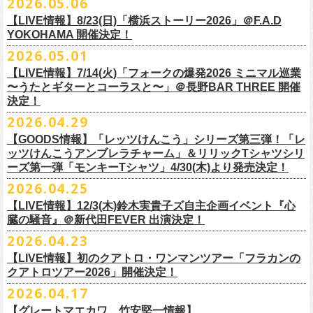
2026.05.06
OPEN 18:15
／
START 19:00
この第一回目となるゲストに、中村達也さんをお迎えしてお届けしま
払戻し期間内に購入された申込サイト内「マイページ」
◎「ラッコなエコバッグ」
より払戻し手続
も逸話まで、これまでもさまざまな伝説が語られてきたてE.L.L。
前売￥
5,500-
／当日￥
6,000-
（ドリンク代別）
す！
【LIVE情報】8/23(日)「横浜ストーリー2026」＠F.A.D
きの上、CASH POST(注 1)をご利用いただき、払戻しさせていただきま
価格：￥1,500(税込）
◎「フラカンの年末ベストナイン2026」
来年2027年にオープン50周年を控えたE.L.Lについて、フラカン鈴木圭介
チケット発売日：2026
年
7
月
5
日
(
日
) 12:00
～
YOKOHAMA 開催決定！
どうぞお楽しみに！
す。
カラー：オリーブ
11/21(土) 函館ARARA 開場16:30/開演17:00 問い合わせ：ARARA
とグレートマエカワがホスト役となり、さまざまなバンドマン、シンガ
プレイガイド：
Live Pocket
https://livepocket.jp/e/que20260903
2026.05.01
お客様ご自身でのお手続きが必要となりますため、
素材 ： ポリエステル
下記URLより払戻し手
11/23(月・祝)八戸ROXX 開場15:30/開演16:00 問い合わせ：ノースロ
ー、関係者をゲストに迎えて語り明かすトークセッションを企画。
問：
AILE C.E Works 03-5433-2500
◎ツワモノたちの記憶〜E.L.L50周年プロジェクト・スペシャルトーク〜
順をご確認の上、
サイズ：本体／約W310mm ×H340mm（持ち手含む500mm）
払戻し期限内にお手続きをお願いいたします。
ードミュージック
【LIVE情報】7/14(火)「フォークの爆発2026 ミニマル巡業
このトークシリーズでは、E.L.L.にこれまで関わってきたミュージシャ
vol.1
https://l-tike.com/guide/a_
持ち手／約W50mm × H160mm
cashpost.html
〜うたとギターとコーラスと〜」＠長野BAR THREE 開催
11/28(土) 宮崎LAZARUS 開場16:30/開演17:00 問い合わせ：LAZARUS
ン、関係者、そして当時はファンだった人々とともに、まもなく50年を
家主のツアー「YANUSHI LIVE TOUR 2026」にフラワーカンパニーズの
開催日時：2026年8月31日（月）開場19:00 開演19:30
決定！
※電子チケットの仕様上、
折りたたみマチ／約160mm
購入チケットを一部のみ払戻しすることはで
11/29(日) 鹿児島SR HALL 開場15:30/開演16:00 問い合わせ：SR HALL
迎えるライブハウスの、ツワモノたちの記憶を語っていきます。配信や
出演が決定！
◎「Handmade Rockエプロン」価格：￥5,500(税込）
会場：ell.SIZE （名古屋市中区大須2-10-43）
きません。
容量：約12L
12/5(土) 足利ライブハウス大使館 開場16:30/開演17:00 問い合わせ：
2026.04.29
インタビューでは語れない、ここだけの話もたくさん披露予定。
8/9(日)東京・SHIBUYA CLUB QUATTRO に出演させていただきます。
カラー：ダークインディゴ, キャメル
出演：鈴木圭介、グレートマエカワ、平野茂平 （Electric Lady Land会
（注 1）
※ ハンドル部分のゴムで止めて小さく携帯できます
金融庁管轄の資金移動者である株式会社ＤＧフィナンシャルテク
ネクストロード
【GOODS情報】「レッツけんこう」シリーズ第三弾！「レ
チケット完売となっておりました7/19(日)開催「フォークの爆発2026 〜
素材 ：
長） ゲスト：中村達也
ノ
ロジー(資金移動業者登録 番号：関東財務局長第 00094 号)の
12/6(日) 松本ALECX 開場15:30/開演16:000 問い合わせ：FOB新潟
7/10(金)開催のvol.0ではElectric Lady Land創始者であり現会長の平野茂
ッツけんこうアンブレラチャーム」＆リリックTシャツシリ
◎「YANUSHI LIVE TOUR 2026」 -東京公演-
座って演奏するスタイルです〜」東京・有楽町I’M A SHOW 公演につきま
（ダークインディゴ）綿 90％ , レーヨン 10％ デニム
チケット料金：全席指定¥3,500（税込） *未就学児童入場不可
「CASHPOST」が提供しているサービスです。
ーーーーー
12/11(金) 京都磔磔 〜年末恒例磔磔2デイズ〜 開場18:30/開演19:00
ーズ第一弾「モンキーTシャツ」4/30(木)より発売決定！
平氏をゲストに迎え、フラワーカンパニーズ メンバー4人とともにお届け
日時：2026/8/9(日) OPEN 17:00 / START 18:00
して、若干枚数＜立ち見指定＞での追加販売を行うことが決定しまし
（キャメル）綿 100％ キャンバス
チケット発売日：7月11日(土)10:00
購入されたマイページより払戻しさせていただきます。
問い合わせ：清水音泉
します。
2026.04.25
会場：SHIBUYA CLUB QUATTRO
8月29日(土)、30日(日)＠ゼビオアリーナ仙台 で開催されるスピッツ主催
た。
サイズ：フリー（着丈 92cm , 横幅 70cm , ショルダーテープ長 160cm）
プレイガイド：チケットぴあ
https://t.pia.jp/
PKコード：332-844
「レッツけんこう」シリーズ第三弾！アンブレラチャームの発売が決
マイページ：
https://l-tike.com/
mypage/
12/12(土) 京都磔磔 〜年末恒例磔磔2デイズ〜 開場16:30/開演17:00
今後のゲスト発表と合わせて、どうぞお楽しみに！
出演：家主 GUEST：フラワーカンパニーズ
「ロックのほそ道2026 〜15th Anniversary Special〜」にフラワーカンパ
※ フロントポケットにペン差し付き
お問い合わせ：ell.SIZE 052-211-3997
【LIVE情報】12/3(木)鈴木実貴子ズ自主企画イベント『心
定！
※本手続き中の操作、ご登録内容はしっかりとご確認のうえ、
お手続き
問い合わせ：清水音泉
チケット前売料金：一般 4,500円 / 学生 3,500円(共にドリンク代別)
ニーズの出演が決定！
◎「フォークの爆発2026 〜座って演奏するスタイルです〜」
臓の騒音』＠新代田FEVER 出演決定！
Electric Lady Landホームページ ＞
https://www.ell.co.jp/
アルミ蒸着袋入り、ランダムでご購入いただく”どれになるかお楽しみス
ください。
12/19(土) 盛岡岩手県公会堂21号室 〜ツアー最終日はフォークの爆
◎ツワモノたちの記憶〜E.L.L50周年プロジェクト・スペシャルトーク〜
※学生は公演当日に学生証の提示が必要となります
フラワーカンパニーズの出演日は8月29日(土)になります。
7/19(日)東京・有楽町I’M A SHOW 15:15/16:00
※本イベントはトークイベントです。当日はライブパフォーマンスはご
2026.04.23
タイル”での販売となります。
またお手続き時のお客様の不備に伴う対応は一切できかねますため
、ご
発〜 *アコースティックライヴ 開場16:30/開演17:00 問い合わせ：ノ
vol.0
※中学生以下無料
追加チケット＞立ち見指定 ￥5,500（税込/ドリンク代別）
ざいません。
了承ください。
ースロードミュージック
【LIVE情報】初のクアトロ・ワンマンツアー「フラカンの
開催日時：2026年7月10日（金）開場18:30 開演19:00
プレイガイド：チケット(イープラス)：
5月15日(金)18:00より、チケット先行受付もスタート！（〜5月24日
発売日：5月30日(土)10:00〜
さらに、フラカンの楽曲（歌詞）をデザインしたリリックTシャツシリー
※メール受信に際して、
事前に下記2つのドメインを受信できるように設
チケット料金：前売￥5,200(税込/ドリンク代別途要) / *12/19盛岡公演の
クアトロツアー2026」開催決定！
会場：ell.SIZE （名古屋市中区大須2-10-43）
一般チケット発売日：2026/5/30(土) 10:00 URL：
(日)23:59まで）
問：ネクストロード 03-5114-7444（平日14～18時）
https://nextroad-
モノブライトの対バンツアーにフラワーカンパニーズの出演が決定！
ズが新たに登場！
定しておいてくだ
さい。
み 前売￥5,500(税込/指定席/ドリンク代別途要)
2026.04.17
出演：フラワーカンパニーズ ゲスト：平野茂平 （Electric Lady Land会
https://eplus.jp/yanushi/
「ロックのほそ道」15周年、みんなで盛大にお祝いしましょう！
p.com/contact/
10/16(金)恵⽐寿LIQUIDROOM 公演に出演させていただきます。
第一弾は1998年リリースのアルバム『マンモスフラワー』収録「モンキ
メールが届かない場合等も、
必ず期間内にご自身で設定をご確認くださ
＊全公演共通＞高校生以下は当日¥2,000キャッシュバック（
当日年齢を
長）
問い合わせ：HOT STUFF PROMOTION 050-5211-6077
https://www.red-
【グレートマエカワ、竹安堅一情報】