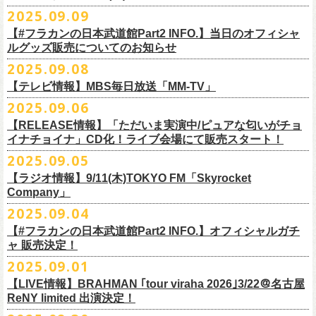
DJやついいちろう
Secret Artist：*後日発表
問い合わせ／SOGO TOKYO 03-3405-9999
2025.09.09
11月15日(土) 福井CHOP 16:30/17:00
■9月13日(土)19:00〜20:00 Inter FM「LOVE ON MUSIC」
Name the Night
Guest Artist : 鈴木圭介 (フラワーカンパニーズ)
11月16日(日) 神戸VARIT. 15:30/16:00
【#フラカンの日本武道館Part2 INFO.】当日のオフィシャ
＊鈴木圭介、グレートマエカワ生出演
ハモニカクリームズ
MC ：矢野きよ実
11月29日(土) 名古屋E.L.L 16:30/17:00
ルグッズ販売についてのお知らせ
https://www.interfm.co.jp/loveonmusic/
雅轟太鼓
料金：全席指定 ／ 前売 ￥6,500‐ 当日 ￥7,000‐ 入場時ドリンク代￥600-
11月30日(日) 静岡サナッシュ 15:30/16:00
2025.09.08
別途必要
9月20日(土)フラカンの日本武道館公演当日のグッズ販売ついてのお知ら
12月6日(土) 宇都宮HEAVEN’S ROCK VJ-2 16:30/17:00
◆お笑いステージ◆
チケット発売：2025年10月15日(水) 正午～
【テレビ情報】MBS毎日放送「MM-TV」
せです。
12月7日(日) 水戸LIGHT HOUSE 15:30/16:00
ですよ。
チケット受付：チケットぴあ Ｐコード 311-504
2025.09.06
12月13日(土) 盛岡CLUB CHANGE WAVE 16:30/17:00
■
9月8
日(月)27:20〜
MBS毎日放送「MM-TV」
ヨネダ2000
イープラス
https://eplus.jp/minnano-xmas/
☆グッズ販売：12:00〜予定（準備状況により、
少々お待ちいただく場合
本日開催された「フラカンの日本武道館 Part2 〜超・今が旬〜」こちら
12月14日(日) 弘前KEEP THE BEAT 15:30/16:00
【RELEASE情報】「ただいま実演中/ピュアな匂いがチョ
＊グレートマエカワ インタビューOA
================================================
お問合せ：並矢株式会社 052-683-5885 （平日10時から17時）
がございます）
のライブの模様がU-NEXTにて独占ライブ配信されることが決定！
イナチョイナ」CD化！ライブ会場にて販売スタート！
12月21日(日) 京都磔磔 15:30/16:00
◎「ドラデラ2025 爽やかアクキー」
※
リピート放送；
9/11(木)、9/12(金)、9/14(日)
☆ご購入商品を入れる袋のご用意はございませんので、
みなさまの方で
詳細は後日発表致します。
12月22日(月) 京都磔磔 18:30/19:00
2025.09.05
価格：800円(税込)
https://www.mbs.jp/mmtv/
文・天野史彬 写真：新保勇樹
ご準備をお願い致します
昨日開催しました「フラカンの日本武道館 Part2 〜超・今が旬〜」にて
2026年
サイズ：85 × 40ｍｍ
#MMTV_mbs
【ラジオ情報】9/11(木)TOKYO FM「Skyrocket
どうぞお楽しみに！
オフィシャルグッズを購入いただきありがとうございました。
1月17日(土) 長野CLUB JUNK BOX 16:30/17:00
Company」
▼
＊「フラカンの日本武道館 Part2 オフィシャルグッズ」につきまして
一部の商品を事後通販させていただくことが決定しました。
1月18日(日) 千葉LOOK 15:30/16:00
ーーーーーーーーーーーーーー
2025年９月20日、フラワーカンパニーズが10年ぶりとなる日本武道館ワ
2025.09.04
現金に加え、各種キャッシュレス決済もご利用いただけます。
対応ブ
1月24日(土) 高知X-pt. 16:30/17:00
■9月11日(木)17:00〜20:00 TOKYO FM「Skyrocket Company」
ンマン公演「フラカンの日本武道館Part2 〜超・今が旬〜」を開催した。
ランドは下記画像をご確認ください
商品を買い逃した方、追加で買いたいなという方、ぜひご利用くださ
【#フラカンの日本武道館Part2 INFO.】オフィシャルガチ
1月25日(日) 広島SECOND CRUTCH 15:30/16:00
＊鈴木圭介、グレートマエカワ 生出演
☆フラワーカンパニーズ presents 「DRAGON DELUXE 2025〜特別
熟練の凄みと、消えることのないみずみずしさを兼ね備えた演奏。派手
ャ 販売決定！
い。
1月27日(火) 四日市CLUB CHAOS 18:30/19:00
https://www.tfm.co.jp/sky/
編〜」【俺たちのザ・ベストテンPart2】
になり過ぎず、かと言ってストイックにもなり過ぎず。躍動するバンド
◎「チョイナチョイナTシャツ」
2025.09.01
1月31日(土) 札幌近松 16:30/17:00
日時：10月17日(金) Open 18:15 / Start 19:00
と楽曲の世界観を彩り、会場を鮮やかに彩った演出。ダブルアンコール
2025年9月20日(土)開催、フラワーカンパニーズ日本武道館ワンマンライ
価格：￥3,500（税込）
【 受付URL 】
2月4日(水) 下北沢シェルター 18:30/19:00
会場：名古屋DIAMOND HALL
【LIVE情報】BRAHMAN ｢tour viraha 2026｣3/22＠名古屋
までの全26曲、この10年間でリリースされてきた楽曲を中心としたリア
ブ「フラカンの日本武道館 Part2 〜超・今が旬〜」公演当日のオフィシ
ボディカラー：バニラ, グレイッシュパープル
https://capitalradioone.jp/
SHOP/387158/list.html
2月14日(土) 大阪バナナホール 16:30/17:00
ReNY limited 出演決定！
出演：
ルタイム感のあるセットリスト。すべてが「完璧だ！」と感嘆してしま
ャルグッズエリアにオフィシャルガチャが登場！
素材 ： 綿100％
2月15日(日) 岡山ペパーランド 15:30/16:00
フラワーカンパニーズ