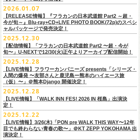
※販売ページは、2月21日0時以降に表示されます。ご了承ください。
S ： 身丈66cm / 身幅55cm / 肩幅52cm / 袖丈21cm
6/11(木)香川・高松燦庫(sanko) 18:30/19:00 問：燦庫-
問い合わせ：
G.I.P.
https://www.gip-web.co.jp/t/info
本とコーラスと小
2026.01.07
物の楽器などで構成するライヴ』です
M ： 身丈70cm / 身幅58cm / 肩幅55cm / 袖丈23cm
◎STUDIO 841 PRESENTS LIVE 2026-1「前ベン」
SANKO-/TOONICE
・5月31日(日) 開場 15:30 / 開演 16:00
日時：6/28(日) 開場15:30/開演16:00
注意事項
L ： 身丈74cm / 身幅61cm / 肩幅58cm / 袖丈25cm
【RELEASE情報】『フラカンの日本武道館 Part2 ～超・
【公演日】2026/2/7 (土)
6/13(土)三重・鳥羽水族館 18:15/18:45 問：ネクストロード
ーーーーーーーーーーーーーー
4月5日(日) 友部正人さんとの２マンライブ＠熊本Djangoの一般発売日に
会場：岐阜柳ヶ瀬ANTS
会場：札幌musica hall cafe
※営利目的のチケットの転売は固くお断り致します。転売チケットは入
XL ： 身丈78cm / 身幅64cm / 肩幅61cm / 袖丈27cm
今が旬～』Blu-ray+CD+LIVE PHOTO BOOK(72p)のスペシ
【開場/開演】16:30/17:00
チケット料金：4,800円（税込/整理番号付/ドリンク代別）
＊【オフィシャルサイト先行】
つきまして、
出演：フラワーカンパニーズ/SCOOBIE DO
チケット料金：4,800円（税込/整理番号付/ドリンク代別）
場をお断りする場合もあり
ャルパッケージで発売決定！
※上記サイズはあくまでも目安の寸法です
【会場】スタジオ841 埼玉県大里郡寄居町寄居1010
※6/13＠鳥羽はドリンク代なし
受付期間：
4/4(
土
)21:00
～
4/30(
木
)23:
59
◎「オクノマサヒコ Japan Tour2026初夏の陣〜奥野還暦イヤー記念
当初2月7日(土)でご案内しておりましたが、諸事情により、
チケット料金：前売り¥5.200(税込/D別/整理番号付)
※高校生以下は当日¥2,000キャッシュバック（
当日年齢を証明できるも
ますのでご注意ください。
2025.12.30
【出演】湯川トーベン、グレートマエカワ
※高校生以下は当日¥2,000キャッシュバック（
当日年齢を証明できるも
受付
URL
：
‘
https://eplus.jp/
sambomaster/
祭〜」
2月11日(水祝)からの発売に変更となりました。
一般チケット発売日：2026年3月8日(日)
の（学生証、保険証など）
のご提示が必要となります）
※撮影・録音・録画などは禁止とさせていただきます。また開場時のご
【チャージ】￥4,000
【配信情報】「フラカンの日本武道館 Part2 〜超・今が
の（学生証、保険証など）
のご提示が必要となります）
枚数制限
ご予定していただいた皆さまにはご迷惑おかけしますが、何卒宜しくお
プレイガイド：
一般チケット発売日：3月28日(土)
自分の席以外の席取りは
【予約】
旬〜」U-NEXTで12/30(火)正午よりアーカイブ配信開始！
一般チケット発売日：3月8日(日)10:00
・ライブハウス公演：お
1
人様
1
公演につき
1
枚まで
＊5/15(金)大阪ムジカジャポニカ
願い致します。
イープラス
お問い合わせ : 浮雲社中
contact@ml.ukigmo.org
ご遠慮ください。
https://www.facebook.com/p/%E3%82%B9%E3%82%BF%E3%82%B8%
プレイガイドなど詳細はライブページにてご確認ください
当落結果：
2025.12.28
5/2(
土
)13:00
予定
DJ&LIVE オクノマサヒコ
2024年9月に荻窪TOP BEAT CLUBでフラワーカンパニーズ＆うつみよう
問い合わせ：柳ヶ瀬アンツ
http://www.
ants69.com/information.html
※マスクの着用は任意となりますが、過度な発声や他のお客様のご迷惑
E3%82%AA%EF%BC%98%EF%BC%94%EF%BC%91-
https://flowercompanyz.com/live/2026/01/30/8956
入金期限：
5/4(
月
)21:00
(奥野真哉、グレートマエカワ)
◎フラワーカンパニーズ presents 「シリーズ・人間の爆発 〜
友部
さん
と
こ＆YOKOLOCO BAND合同企画として初開催、昨年は毎年恒例のフラワ
となる声量はお控えく
【LIVE情報】フラワーカンパニーズ presents「シリーズ・
61550212223544/
発券開始日：各公演日
10
日前～
ゲストDJ:45CLUB（mic&VITON6969）
鹿児島ー熊本のハイエース旅〜」
ーカンパニーズ主催イベント「DRAGON DELUXE」の特別編として11月
人間の爆発 〜友部さんと鹿児島ー熊本のハイエース旅
ださい。
＊追加された6/28(日)札幌公演は3/28(土)からの発売になります
ーーーーーーーーーーーーーー
18:00〜
日時：2026年4月5日(日) 開場14:30 開演15:00
（仮）〜」＠熊本Django 開催決定！
に名古屋DIAMOND HALで行ったスペシャル企画「俺たちのザ・ベストテ
※飲食を伴うイベントのため、公演当日、体調不良や発熱症状のある方
¥3,000(ドリンク別)
会場：熊本Django
ン」。
は、来場をご遠慮いただ
2025.12.28
◎「まいう〜ロックフェス2026」
6/28(日) 札幌musica hall cafe 開場15:30/開演16:00 問：浮雲社中
整理番号あり
出演：フラワーカンパニーズ、
友部
正人
1978年〜1989年まで放送されていた伝説の歌番組【ザ・ベストテン】の
きますようお願いいたします。
【LIVE情報】「WALK INN FES! 2026 IN 桜島」出演決
【公演日】2026/2/10 (火)
チケット料金：4,800円（税込/整理番号付/ドリンク代別）
U25(25歳以下〜入場ラスト・要証明)¥2,000(D別）
チケット料金：5200円（税込/ドリンク代別/整理番号付）
トリビュート企画として、誰もが口ずさめる当時ヒットした歌謡曲のみ
※ミュージシャンによるトークイベントですが、音楽の話は一切いたし
定！
【開場/開演】18:30/19:00
※高校生以下は当日¥2,000キャッシュバック（
当日年齢を証明できるも
2/28 19時よりこちらのフォームで予約開始！
一般チケット発売日：2026年2月11日(水祝)10:00
で全て構成するカヴァーライヴとなる今企画。同時代に音楽に目覚めた
ませんのでご了承ください。
2025.12.22
【会場】荻窪 TOP BEAT CLUB
の（学生証、保険証など）
のご提示が必要となります）一般チケット一
https://musicaja.info/11920
釜石市民ホール TETTOで開催される「Mobstyles presents
プレイガイド：イープラス
バンドマンたちが数々の昭和歌謡曲へのリスペクトを全身全霊でぶつけ
【出演】オーバーオールズ（石塚英彦、三宅伸治、グレートマエカワ、
般チケット発売日：3月28日(土)10:00
【LIVE情報】3/26(木)「PON pre WALK THIS WAY〜12年
KOKOKARA」にフラワーカンパニーズの出演が決定！
問い合わせ：熊本Django
る、そのスペシャルなステージの噂は各所に拡がり、次回への熱望の声
公演に関するお問い合わせ 新宿ロフトプラスワン 03-3205-6864
石塚幸作）／GSK／どんぐりパワーズ／工膝わたる（THE NUGGETS）
目でも終わらない青春の歌〜」＠KT ZEPP YOKOHAMA 出
フラワーカンパニーズのアコースティック企画「
フォークの爆発2026」
＊5/16(土)広島bar edge
本日よりオフィシャル先行の受付もスタート！
を受け、「俺たちのザ・ベストテン2026」の開催が決定！
主催：音楽と人編集部 https://ongakutohito.com/
【前売】￥5,000 ( +1D)
演決定！
の開催が決定！
DJ&LIVE オクノマサヒコ
東日本大震災から15年、新たなスタートを応援するイベント、ぜひお待
トークイベント〈第11回！ 僕たち、プロ野球大好きミュージシャンで