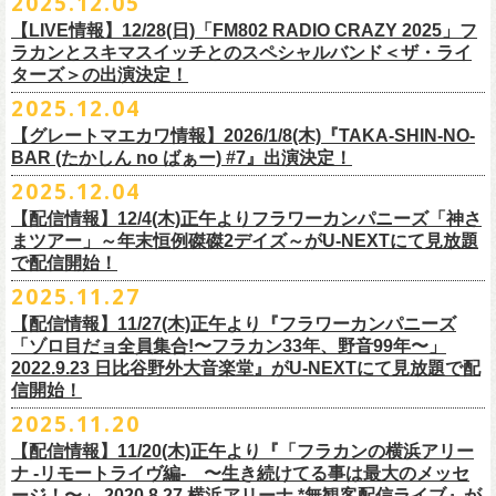
2025.12.05
※入場制限:4歳以上チケット必要
■チケット先行発売
チケット料金：前売り 5,000円(ドリンク代別途)
問い合わせ：奈良NEVER LAND
http://nara-neverland.
com/pc/info.html
中森泰弘(G)
鈴木圭介に出演が決定！
※チケット整理番号付き
【LIVE情報】12/28(日)「FM802 RADIO CRAZY 2025」フ
◎竹原
ピストル“
竹原
ピストルとフラワーカンパニーズのツーマンライブ”
・イープラス 12/29 12:00~
※整理番号あり
竹安堅一(G)
＊チケット最速先行受付：2026年12月22日(月)20:00〜
ラカンとスキマスイッチとのスペシャルバンド＜ザ・ライ
日時：2026年2月18日（水）OPEN 18:15/START 19:00
・WALK INN STUDIO！099-296-9888
※小学生以上有料、未就学児童入場不可
日時：5月31日(日) 開場 15:30 / 開演 16:00
グレートマエカワ(B)
◎「初恋の嵐 西山達郎生誕祭～初恋の嵐 カモンアゲイン!2026～」
ターズ＞の出演決定！
https://eplus.jp/pon-walkthisway/
会場：渋谷duo MUSIC EXCHANGE
・CAPARVOプレガイド 099-227-0337
チケット発売：2026年1月31日(土)午前10時～
会場：岐阜柳ヶ瀬ANTS
クハラカズユキ(Dr)
日時：2026年2月11日（祝）17:00開場 / 17:30開演
2025.12.04
出演：
竹原
ピストル、フラワーカンパニーズ
・イープラス
https://eplus.jp/sf/
detail/4450820001-P0030001
出演フラワーカンパニーズ/SCOOBIE DO
チケット料金：前売¥5,500(税込/ドリンク代別途要/整理番号付)
会場：東京新代田FEVER
問合せ：HOT STUFF PROMOTION 03-5720-9999(平日12:00〜18:00)
竹原ピストルBand Member：
【グレートマエカワ情報】2026/1/8(木)『TAKA-SHIN-NO-
その他詳細：オフィシャルホームページ
・出雲アポロ店頭
チケット料金：前売り¥5.200(税込/D別/整理番号付)
チケット発売日：2/11(水・祝)
出演：初恋の嵐
G・外園一馬
BAR (たかしん no ばぁー) #7』出演決定！
http://ongaku-heiya.com/
walkinnfes/
一般チケット発売日：2026年3月8日(日)
問い合わせ：TOP BEAT CLUB
【ゲストミュージシャン】
B・佐藤慎之介
2025.12.04
日時：2026年4月12日(日) 15:30 OPEN / 16:00 START
問い合わせ：柳ヶ瀬アンツ
http://www.
ants69.com/information.html
guitar : 木暮晋也（Hicksville）/玉川裕高 key : 高野勲
MR.PAN (THE NEATBEATS) と奥野真哉 (SOUL FLOWER UNION)がホス
Dr・伊藤哲平
オフィシャルSNS
会場：徳島GRINDHOUSE
【ゲストボーカル】
【配信情報】12/4(木)正午よりフラワーカンパニーズ「神さ
トを務める大人気BAR、『TAKA-SHIN-NO-BAR (たかしん no ばぁー)』
Key・斎藤渉
・X：@WalkInnFes
出演：フラワーカンパニーズ、ザ50回転ズ
鈴木圭介（フラワーカンパニーズ）
まツアー」～年末恒例磔磔2デイズ～がU-NEXTにて見放題
が次回は新春1月にオープン！お客様(ゲスト)を迎えてたっぷりと根掘り
2026年2月6日(金)～8日(日)
に横浜大さん橋ホールで開催する日本最大の
チケット料金：スタンディング¥6,600（整理番号付き、税込、
ドリンク
・Instagram：walkinnfes
チケット料金：前売り 5,000円(ドリンク代別途)
で配信開始！
安部コウセイ（HINTO,スパルタローカルズ）
葉掘り、口外無用の大爆笑トークをお届けする名トークイベント！
クラフト
ビールフェス
【スペントグレイン Presents JAPAN BREWERS
別）
※整理番号あり
岩崎慧（セカイイチ）
2025.11.27
(ゲストを迎えての想い出ソング・セッション・コーナーもあり！？)
CUP 2026】にフラワーカンパニーズの出演が決定！
一般発売日：未定
※小学生以上有料、未就学児童入場不可
チケット料金：6500円+D代
こちらのイベントにグレートマエカワが出演致します。
フラカンの出演は2/8(日)のみとなります。
【配信情報】11/27(木)正午より『フラワーカンパニーズ
問合せ：SOGO TOKYO ☏03-3405-9999 (月-土 12:00～13:00 / 16:00～
チケット発売：2026年1月31日(土)午前10時～
チケット発売日：12/20（土） 正午（12時）
「ゾロ目だョ全員集合!〜フラカン33年、野音99年〜」
19:00 ※日曜・祝日を除く)
イープラス
https://eplus.jp/sf/detail/
4450640001-P0030001
チケット受付url：
https://t.livepocket.jp/e/cimv1
2022.9.23 日比谷野外大音楽堂』がU-NEXTにて見放題で配
『TAKA-SHIN-NO-BAR (たかしん no ばぁー) #7』
どうぞお楽しみに！
信開始！
新春初笑い！今年も(は)良い年 2026！
【日程】2026/1/8 (木)
■スペントグレイン Presents JAPAN BREWERS CUP 2026
2025.11.20
年末恒例FM802主催のロック大忘年会「FM802 ROCK FESTIVAL RADIO
【会場】荻窪 TOP BEAT CLUB
開催日時：2026年2月6日（金）～8日（日） ＊フラワーカンパニーズの
CRAZY 2025」の「LIVE HOUSE Antenna -BEYOND ZERO Garage-」に
【配信情報】11/20(木)正午より『「フラカンの横浜アリー
【開場／開演】19:00／19:30
出演は2/8(日)
フラワーカンパニーズとスキマスイッチによるスペシャルバンド＜ザ・
ナ -リモートライヴ編- 〜生き続けてる事は最大のメッセ
【前売】￥4000 (+2D)
開催地：横浜大さん橋ホール（〒231-0002 神奈川県横浜市中区海岸通1-
ライターズ＞が登場！
ージ！〜」 2020.8.27 横浜アリーナ *無観客配信ライブ』が