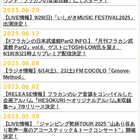
ウント「フラカンの音楽目録」にてスタート！
回ります！
2025.06.20
この度、これまでのweb shop【ニワトリ堂】サイトでの販売を終了し、
10年ぶり2回目となる日本武道館公演『フラカンの日本武道館 Part2 〜
限定的にSTORESでオープンしてきました【ニワトリ堂 2nd STORE】を
【LIVE情報】9/28(日)「いしがきMUSIC FESTIVAL2025」
武道館公演を経てさらに勢いを増してまわるフラカンの全国ツアー、
ど
超・今が旬〜』を9月20日(土)
に開催するフラワーカンパニーズが、
今年1
7/11(金)に発売される絵本『歌詞の本棚 深夜高速』の発売記念イベント
本店【ニワトリ堂】として移行、運営させていただくことになりまし
出演決定！
うぞお楽しみに！
月より月１配信のYouTube番組『月刊フラカン武道館 Part2』をスター
の開催が決定！
た。
2025.06.17
☆リリース詳細☆
ト、7回目のゲストとして、
ラッパー・シンガソングライターのNovel
◎フラワーカンパニーズ ワンマンツアー「フラカンのチョイナチョイ
フラワーカンパニーズ デジタルシングル
【#フラカンの日本武道館Part2 INFO.】『月刊フラカン武
Coreの出演が決定！
楽曲の歌詞に着目し、
気鋭のイラストレーターが自らのフィルターを通
☆フラワーカンパニーズ web shop【ニワトリ堂】
道館 Part2』vol.6、ゲストにTOSHI-LOW氏を迎え、
ナ’25/’26」
「ただいま実演中/ピュアな匂いがチョイナチョイナ」
して、
その世界観を絵本として再構築するプロジェクト、”歌詞（うた）
フラワーカンパニーズと怒髪天が出演する子供ばんどデビュー45周年祝
https://flowercompanyzinc.stores.jp/
6/18(水)21時よりプレミア配信決定！
2025年
収録曲：
番組スタート直前スペシャルのvol.0としてスキマスイッチ、
第１回目の
の本棚”。その第４弾としてフラワーカンパニーズ「深夜高速」が7/11(金)
うツアー子供ばんど「おかげさまで45周年 〜 祝！生存確認スペシャル
10月25日(土) 熊本Django 16:30/17:00
1. ただいま実演中
2025.06.08
ゲストとしてTHE COLLECTORSの加藤ひさし(vo)と古市コータロー(
g)、
に発売。
〜『弱きを助け強きを挫く』心強き後輩たちに支えられ（涙）」、
改めまして、どうぞ宜しくお願い致します。
◎「ライブでこんにちは！手ぬぐい」
◎「HESOKURIアクキー」
10月26日(日) 長崎ホンダ楽器 15:30/16:00
2. ピュアな匂いがチョイナチョイナ
第２回目にHump Back、第３回目はスターダスト☆レビューの根本要、
これを記念し、絵本の作画を担当してくださったイラストレーターの丹
【ラジオ情報】6/14(土)、21(土) FM COCOLO「Groove-
7/20(日)大阪公演のチケットが完売御礼となっていましたが、ご好評につ
価格：800円(税込)
価格：1500円(税込)
11月3日(月・祝) 渋谷duo MUSIC EXCHANGE 15:15/16:00
＊各音楽サービスにて7/16(水)よりリリース
第４回目は南海キャンディーズの山里亮太、
第５回目は筋肉少女帯の大
Method」
下京子さんと、フラワーカンパニーズ・鈴木圭介によるサイン会＋トー
きチケット若干枚数追加発売決定しました！
サイズ：75×41ｍｍ
素材 ： 綿100％
11月8日(土) 徳島club GRINDHOUSE 16:30/17:00
槻ケンヂ、
そして第６回目はBRAHMANのボーカル・TOSHI-
LOWを招き
クショーをHMV&BOOKS SHIBUYA 6F イベントスペースで開催いたし
名古屋公演も絶賛発売中！
2025.06.02
サイズ：90cm × 33cm
6/14(土)、21(土) 20:00～21:00 FM COCOLO「Groove-Method」
11月9日(日) 米子AZTiC laughs 15:30/16:00
お届けしてきた今番組（全回アーカイブ配信中）、
第7回目となる今回の
ます。
３バンド、気合いパンパンで名古屋＆大阪でお待ちしております！
【RELEASE情報】フラカンのレア音源をコンパイルした
”GROOVE”というキーワードを軸に、楽曲の”
GROOVE”
を生み出すベー
11月15日(土) 福井CHOP 16:30/17:00
ゲストは、
初対面となるBMSG所属のラッパー・シンガソングライター
企画アルバム『HESOKURI 〜オリジナルアルバム未収録
シストが語る本格的な音楽プログラム
11月16日(日) 神戸VARIT. 15:30/16:00
のNovel Coreを招聘。
集〜』7/9リリース決定！
6月後半の２週に渡り、グレートマエカワがDJを担当します
11月29日(土) 名古屋E.L.L 16:30/17:00
「深夜高速」
を始めフラカンの曲に救われ影響を受けてきたと公言し、
★鈴木圭介（著）、丹下京子（絵） 歌詞（うた）の本棚 『深夜高速』
◎子供ばんど「おかげさまで45周年 〜 祝！生存確認スペシャル 〜『弱
2025.05.30
https://cocolo.jp/site/blog/6200/
11月30日(日) 静岡サナッシュ 15:30/16:00
自身の曲の歌詞にも入れ込むほどの思いを持つNovel Coreと、その噂を聞
発売記念イベント★
きを助け強きを挫く』心強き後輩たちに支えられ（涙）」
12月6日(土) 宇都宮HEAVEN’S ROCK VJ-2 16:30/17:00
【LIVE情報】「ジャンピング乾杯TOUR 2025 “山あり谷あ
いていたフラカンメンバーの、
お互いに嬉しさを隠せない貴重な初トー
・7月19日(土) 開場17:15/開演18:00 名古屋Electric Lady Land
10年ぶり2回目となる日本武道館公演『フラカンの日本武道館 Part2 〜
12月7日(日) 水戸LIGHT HOUSE 15:30/16:00
り歌声一座のアコースティック＆トークコンサート”」開催
クは必見！ いつか対バンという話にも！？
■開催日時：2025年7月13日（日） 13:00～
(問)JAILHOUSE 052-936-6041 www.jailhouse.jp
超・今が旬〜』を9月20日(土)
に開催するフラワーカンパニーズ、
武道館
決定！
12月13日(土) 盛岡CLUB CHANGE WAVE 16:30/17:00
■場所：HMV&BOOKS SHIBUYA 6F イベントスペース
・7月20日(日) 開場16:30/開演17:00 心斎橋Music Club JANUS (問)清水音