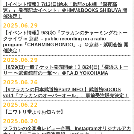
多方 大和川酒造北方風土館 より販売致します！
2.キャンペーン公式ページで、Spotifyの特別プレイリストを作成。
https://www.youtube.com/watch?
v=1EMet2dx9d4
タル配信することが決定！
【イベント情報】7/13(日)絵本「歌詞の本棚 『深夜高
イープラス販売URL（プレオーダー・一般共通）
3.作成したプレイリストを
#フラカンプレイリスト
をつけてXでシェア。
◎「フラカンの日本武道館 Part2 〜超・今が旬〜」オフィ
速』」 発売記念イベント」＠HMV&BOOKS SHIBUYA 開
https://eplus.jp/sf/detail/
4361520001-P0030001
4.フラワーカンパニーズ公式Xのキャンペーンポストをリポストして完了
■vol.6
催決定！
どうぞお楽しみに！
シャルグッズ事前通販ページ
◎「チョイナチョイナトートバッグ」
価格：¥2,000(税込)
です。
ゲスト：TOSHI-LOW（BRAHMAN）
2025.06.29
カラー：ストーンブルー、スモーキーピンク
https://capitalradioone.jp/
SHOP/387158/list.html
https://youtu.be/Z9wrtIqELqE
素材 ： 綿100％ キャンパス
【イベント情報】9/3(水)『フラカンのチャーミングなトー
■受付期間：7/16(水)17:00 ～ 8/24(日)22:59 ＊超早期ご注文特典ステッ
★応募期間
クライヴ in 京都 – public recording on a radio
サイズ：高さ40cm , 袋口幅48cm , 底幅33cm , 奥行(マチ)15cm , ハンド
カー付き：〜7/21(月祝)23:59 まで
2025年7月23日(水)〜2025年8月12日(火) 23:59まで
■vol.7
program「CHARMING BONGO」-』＠京都・紫明会館 開
ル長58cm , 内容量約15L
■発送予定：9月12日前後
※その他詳細はキャンペーン公式ページ記載の応募規約をご確認くださ
ゲスト：Novel Core
催決定！
＊その他詳細は上記通販ページをご確認ください
い
https://www.youtube.com/watch?
v=I8Zw-h9Anxg
2025.06.29
【6/29(日)一般チケット発売開始！】8/24(日)「横浜ストー
リー 〜武道館前の一撃〜」＠F.A.D YOKOHAMA
◎「CHICKEN SKIN RECORDS ガジェットポーチ」
2025.06.26
価格：2000円(税込)
カラー：ブラック、レッド
【#フラカンの日本武道館Part2 INFO.】武道館GOODS
vol.1「フラカンのオーバーオール」、事前受注販売決定！
サイズ：125×97×42ｍｍ
2025.06.22
【ニワトリ堂よりお知らせ】
2度目の日本武道館公演「フラカンの日本武道館 Part2 〜超・今が旬〜」
2025.06.20
の１ヶ月後より、
全国ワンマンツアーの開催が決定！
いつもフラワーカンパニーズのweb shop【ニワトリ堂】をご利用いただ
タイトルは「フラカンのチョイナチョイナ’25/’26」、
10/25(土)熊本
フラカンの全楽曲レビュー企画、Instagramオリジナルアカ
きありがとうございます。
Djangoを皮切りに、
来年2026年3/14(土)仙台darwinまで、
30箇所31公演を