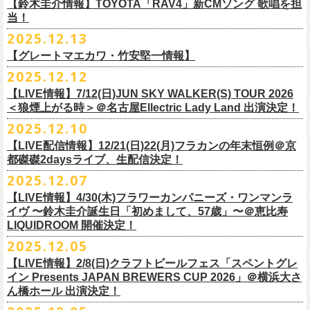
※高校生以下は当日¥2,000キャッシュバック（
当日年齢を証明できるも
ミスター小西(Vo)
当日あらゆる角度から切り取った写真を贅沢にまとめた72ページのフォ
【鈴木圭介情報】TOYOTA「RAV4」新CMソング 歌唱を担
配信日：2025年12月30日(火)正午
の（学生証、保険証など）
のご提示が必要となります）
ザ50回転ズとの対バンツアーが決定！
当！
奥野真哉(Key)
トブックも同梱したスペシャルパッケージ仕様で販売致します。
視聴料：U-NEXT月額会員視聴無料配信URL：
https:
一般チケット発売日：3月8日(日)
「フラカンと行くザ50回転ズの故郷巡りツアー！」と題し、ザ50回転ズ
中森泰弘(G)
2025.12.13
//t.unext.jp/r/flowercompanyz
TOYOTA「RAV4」の新CMソングの歌唱を鈴木圭介が担当
！
のメンバーの故郷、堺、出雲、徳島を２バンドで巡ります！
竹安堅一(G)
フラカンのweb shop「ニワトリ堂」、そして1/31(土)札幌公演よりフラカ
【グレートマエカワ・竹安堅一情報】
2025年12月17日発売とともに新作CMが公開され
ました。
◎「フォークの爆発2026 〜座って演奏するスタイルです〜」
4月4日(土) ,5日(日)に開催される「WALK INN FES! 2026 IN 桜島」にフ
グレートマエカワ(B)
ンのライブ会場にて販売がスタート！
＊以下過去ライブ作品も配信中
ナレーションも担当しております。
2025.12.12
7/4(土)岡山・倉敷新渓園敬倹堂 16:30/17:00 問：キャンディープロモ
ラワーカンパニーズの出演が決定！
一般チケット発売は1月31日。
クハラカズユキ(Dr)
完全生産限定盤のため売り切れ次第販売終了。どうぞお早めに！
『Maximum Top Beat!!』
◎「フラカンの横浜アリーナ -リモートライヴ編- 〜生き続けてる事は最
ぜひチェックしてください！
ーション岡山
どうぞお見逃しなく！
【LIVE情報】7/12(日)JUN SKY WALKER(S) TOUR 2026
フラワーカンパニーズが不定期で行なっている２マンライブ企画「シリ
チケット料金：前売¥5,500(税込/ドリンク代別途要/整理番号付)
3rd Anniversary of Top Beat Club
大のメッセージ！〜」 2020.8.27 横浜アリーナ *無観客配信ライブ
7/5(日)兵庫・神戸クラブ月世界 15:30/16:00 問：清水音泉
＜狼煙上がる時＞＠名古屋Ellectric Lady Land 出演決定！
◎「WALK INN FES! 2026 IN 桜島」
ーズ・人間の爆発」、SCOOBIE Dを迎え、2026年5月に奈良と岐阜での
チケット発売日：2/11(水・祝)
商品詳細：
うつみようこ＆Yokoloco Band “ワンマン！”
◎「ゾロ目だョ全員集合!〜フラカン33年、野音99年〜」
2022.9.23 日比
7/11(土)岐阜・郡上八幡Club Layla 16:30/17:00 問：クラブレイラ
日付：4月4日(土) ,5日(日) ※日割り発表は後日となります
◎「フラカンと行くザ50回転ズの故郷巡りツアー！」
開催が決定！
問い合わせ：十三GABU
LIVE Blu-ray+CD『フラカンの日本武道館 Part2 ～超・今が旬～』
2025.12.10
【公演日】2026/2/5 (木)
3月26日(木)＠KT ZEPP YOKOHAMAで開催される「PON pre WALK
谷野外大音楽堂
7/19(日)東京・有楽町I’M A SHOW 15:15/16:00 問：ネクストロード
会場：南栄リース桜島広場(桜島多目的広場野外ステージ)
日時：2026年4月9日(木) 18:30 OPEN / 19:00 START
内容：Blu-ray+2CD+LIVE PHOTO BOOK(72p） *三方背BOX仕様
【会場】荻窪 TOP BEAT CLUB
THIS WAY〜12年目でも終わらない青春の歌〜」にフラワーカンパニーズ
【LIVE配信情報】12/21(日)22(月)フラカンの年末恒例＠京
◎ フラワーカンパニーズ「神さまツアー」～年末恒例磔磔2デイズ～ 1
8/1(土)福岡・門司BRICK HALL 16:30/17:00 問：ブリックホール
出演：
会場：大阪・堺ファンダンゴ
2025年もお互いに充実のライブを展開してきた両者によるガチンコ対バ
◎フラカン＆ヨコロコ合同企画「俺たちのザ・ベストテン2026」東京編
価格：¥11,000(税込)
【開場/開演】19:00 / 19:30
の出演が決定しました！
都磔磔2daysライブ、生配信決定！
日目 2023.12.13 京都磔磔
8/2(日)福岡・門司BRICK HALL 15:30/16:00 問：ブリックホール
ーゲストアーティスト
出演：フラワーカンパニーズ、ザ50回転ズ
ン、熱すぎるステージになること必至！
【昭和の歌番組を代表する『ザ・ベストテン』のトリビュートLIVE。
発売日：2026年1月30日
【出演】うつみようこ＆Yokoloco Band
本日よりチケット最速先行受付も開始！
2025.12.07
2026年4月18日(土)岩手県二戸市九戸城跡で開催される、結成10周年を迎
◎ フラワーカンパニーズ「神さまツアー」～年末恒例磔磔2デイズ～ 2
チケット料金：5,500円（税込/整理番号付/ドリンク代別）
HEY-SMITH / RHYMESTER / バックドロップシンデレラ / KALMA / 打首
チケット料金：前売り 5,000円(ドリンク代別途)
一般チケット発売は3月8日。
数々の昭和歌謡のカヴァーだけの一夜】
販売場所：フラワーカンパニーズweb shop「ニワトリ堂」
【前売】5,000円 (+1D）
お見逃しなく〜
えるSaToMansion主催のイベント【南部事変 2026】にフラワーカンパニ
日目 2023.12.14 京都磔磔
【LIVE情報】4/30(木)フラワーカンパニーズ・ワンマンラ
※7/4＠倉敷はドリンク代なし、7/19＠東京は全席指定
獄門同好会 / 友部正人 / bacho / THE BOYS&GIRLS
※整理番号あり
どうぞお見逃しなく！
日時：5/19(火)開場18:30／開演19:00
（https://flowercompanyzinc.stores.jp/）、フラワーカンパニーズ ライブ
【当日】5,500円 (+1D）
ーズの出演が決定しました！
イヴ 〜鈴木圭介誕生日「初めまして、57歳」〜＠恵比寿
※高校生以下は当日¥2,000キャッシュバック（
当日年齢を証明できるも
/ SOIL&”PIMP”SESSIONS / フラワーカンパニーズ / SIX LOUNGE / THE
※小学生以上有料、未就学児童入場不可
会場：東京・荻窪TOP BEAT CLUB
会場
【発売場所】イープラス／Peatix
◎「PON pre WALK THIS WAY〜12年目でも終わらない青春の歌〜」
LIQUIDROOM 開催決定！
■U-NEXT問い合わせ：
https://help.
unext.jp/info-video/detail/
info403b
の（学生証、保険証など）
のご提示が必要となります）
FOREVER YOUNG / ENTH / Hump Back / The Birthday (クハラカズユ
チケット発売：2026年1月31日(土)午前10時～
◎フラワーカンパニーズpresents『シリーズ・
人間の爆発』
出演：
※完全生産限定盤のため、生産分完売次第販売終了
【一般発売日】12/13 10:00〜
日時：2026年3月26日(木) 開場17:30 / 開演18:30
◎SaToMansion 10th anniversary festival【南部事変 2026】
2025.12.05
一般チケット発売日：3月28日(土)
キ, ヒライハルキ, フジイケンジ)
イープラス
https://eplus.jp/sf/detail/
4450790001-P0030001
日時：5月30日(土) 開場 16:30 / 開演 17:00
真城めぐみ(Vo)
【イープラス URL】
https://eplus.jp/sf/detail/4450650001-P0030001
会場：KT ZEPP YOKOHAMA
▼CM 概要
日時：2026年4月18日(土) 開城 10:00 / 閉城 17:30 予定
ー鹿児島アーティスト
会場：奈良NEVER LAND
うつみようこ(Vo)
【LIVE情報】2/8(日)クラフトビールフェス「スペントグレ
【Peatix URL】
https://peatix.com/event/4740570
出演：Hump Back/四星球/フラワーカンパニーズ … and more!!
TOYOTA RAV4「LOVE FOREVER」篇
会場：岩手県二戸市九戸城跡
https://www.city.ninohe.lg.jp/info/335
人性補欠 / Tonto / その日暮らし / 花想い / Noisy Laf / 椿井紗代 / Wiθ /
日時：2026年4月11日(土) 16:30 OPEN / 17:00 START
出演：フラワーカンパニーズ/SCOOBIE DO
鈴木圭介(Vo)
イン Presents JAPAN BREWERS CUP 2026」＠横浜大さ
【入場順】1.イープラス 2.Peatix
チケット料金：¥5,0OO(1F立ち見)¥6,0OO 1Drink別(2F指定席)
＊TOYOTA「RAV4」オフィシャルサイト：
https:/
/toyota.jp/rav4/
その他詳細：SaToMansion 公式サイト：
https://satomansion.com/
Poly lism / DJ Msize /ともそだちBAND / +オーディショングランプリ
ん橋ホール 出演決定！
会場：島根・出雲アポロ
チケット料金：前売り¥5.200(税込/D別/整理番号付)
ミスター小西(Vo)
2026年2月 「初恋の嵐 西山達郎生誕祭～初恋の嵐 カモンアゲイン!2026
【問】TOP BEAT CLUB 03-6913-5433 info@topbeatclub.com
※1Drink別
竹原ピストルさん（バンド編成）との対バンライブが決定！
ーー
出演：フラワーカンパニーズ、ザ50回転ズ
一般チケット発売日：2026年3月8日(日)
奥野真哉(Key)
～」開催ゲストボーカルとして、