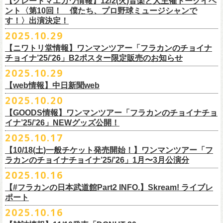
【グレートマエカワ情報】12/2(火)音楽と人主催トークイベ
翌週以降も過去のライブ映像を順次配信予定です。
ライブ、『フラワーカンパニーズ「ゾロ目だョ全員集合!〜フラカン33
GORA BREWERY
U-NEXT月額会員の方は、追加料金なくお楽しみいただけます。
1days視聴券 2,800円(税込)
出演：JUN SKY WALKER(S) 、フラワーカンパニーズ
ント〈第10回！ 僕たち、プロ野球ミュージシャンで
様々な会場でのフラカンのライブをぜひお楽しみください！
年、野音99年〜」2022.9.23 日比谷野外大音楽堂』に続く第3弾、第4弾と
Godspeed Brewery（The Slop Shop）
2days視聴券 5,000円(税込)
チケット料金：6,600円（税込）＋ドリンクオーダー ※未就学児入場不可
す！〉出演決定！
して、
しまなみブルワリー
翌週以降も過去のライブ映像を順次配信予定です。
視聴チケット販売期間：12/08（月）21:00〜12/30(火) 19:00
一般チケット発売日：2026年1月24日(土)
2025.10.29
＊11/27(木)正午配信開始
年末恒例となった京都磔磔での2デイズライブ、2023年に開催されたフラ
Shimoda Brewing Company
様々な会場でのフラカンのライブをぜひお楽しみください！
【公演詳細】
視聴チケット販売URL：
https://eplus.jp/fc-st/
問い合わせ：E.L.L. 052-201-5004
◎『フラワーカンパニーズ「ゾロ目だョ全員集合!〜フラカン33年、野音
ワーカンパニーズ「神さまツアー」～年末恒例磔磔2デイズ～の1日目、2
【ニワトリ堂情報】ワンマンツアー「フラカンのチョイナ
Streetlight Brewing
公演タイトル：第10回！ 僕たち、プロ野球大好きミュージシャンです！
JUN SKY WALKER(S) オフィシャルサイト
http://junskywalkers.jp/
99年〜」2022.9.23 日比谷野外大音楽堂』
日目それぞれの映像を同時配信がスタート！
チョイナ’25/’26」B2ポスター限定販売のお知らせ
SEOUL BREWERY（エムエスエンタープライズ）
＊11/20(木)正午配信開始
日時・会場：12月2日（火）LOFT9 Shibuya
▼視聴はこちら
U-NEXT月額会員の方は、追加料金なくお楽しみいただけます。
立飛麦酒醸造所
◎「フラカンの横浜アリーナ -リモートライヴ編- 〜生き続けてる事は最
2025.10.29
（
https://www.loft-prj.co.jp/schedule/loft9/access
）
2026年1月12日(月祝)＠仙台darwinで開催される四星球企画「毛が生えた
https://video.unext.jp/browse/feature/FET0012549
CHORYO
Craft
Beer
大のメッセージ！〜」 2020.8.27 横浜アリーナ *無観客配信ライブ
開場／開演： 17:45／18:30
日」にフラワーカンパニーズの出演が決定！
【web情報】中日新聞web
様々な会場でのフラカンのライブをぜひお楽しみくださいね。
DevilCraft Brewing
▼視聴はこちら
（終演予定：21:15）
2025.10.20
9月20日(土)
に開催した日本武道館公演『フラカンの日本武道館 Part2 〜
Totopia Brewery
https://video.unext.jp/browse/feature/FET0012549
■10月28日(火)公開 中日新聞web
出演ミュージシャン： ※五十音順
◎四星球企画「毛が生えた日」
超・今が旬〜』、このライブの模様がU-NEXTにて12/
5(金)19:00〜独占ラ
＊U-NEXT独占ライブ配信詳細
そして、いよいよ12/5(金)19:00〜「フラカンの横浜アリーナ -リモートラ
【GOODS情報】ワンマンツアー「フラカンのチョイナチョ
Trap Door Brewing他（AQベボリューション）
【動画】名曲「深夜高速」やディープな名古屋の魅力を語る フラワー
イノウエアツシ（ニューロティカ／横浜DeNAベイスターズ）、ウエノコ
日時：2026年1月12日(月祝) OPEN 15:30 / START 16:00
イブ配信されることが決定！
イナ’25/’26」NEWグッズ公開！
◎フラワーカンパニーズ「フラカンの日本武道館 Part2 〜超・今が
イヴ編- 〜生き続けてる事は最大のメッセージ！〜」U-NEXT独占配信
奈良醸造
カンパニーズ・鈴木圭介さん、イラストレーター・丹下京子さん対談
ウジ（the
会場：仙台darwin
全国のライブハウスを主戦場とし”メンバーチェンジなし、
活動休止な
旬〜」
がスタート！
2025.10.17
NOVORU
＊U-NEXT独占ライブ配信詳細
https://www.chunichi.co.jp/article/1151332
HIATUS、Radio Caroline／広島東洋カープ）、オカモト”MOBY”タクヤ
出演：四星球、フラワーカンパニーズ、SCOOBIE DO
10/25(土)＠熊本Djangoよりスタートするフラワーカンパニーズ ワンマン
し”で全国各地でライブ・
ツアーを続けているフラカンが、結成36年
配信日：2025年12月5日(金)19:00〜 ※見逃し配信あり
合わせてどうぞお楽しみに！
NOMCRAFT BREWING
◎フラワーカンパニーズ「フラカンの日本武道館 Part2 〜超・今が
(SCOOBIE DO ／MLB
チケット料金：¥4,200(税込/ドリンク代別)
四星球・北島康雄くんのトークライブに鈴木圭介の出演が決定！
【10/18(土)一般チケット発売開始！】ワンマンツアー「フ
ツアー「フラカンのチョイナチョイナ’25/’26」ら販売するNEWグッズを
で”超・今が旬”
と自負し10年振りに挑んだ2度目の日本武道館ライブ。
視聴料：U-NEXT月額会員視聴無料
Nomodachi Brewing
旬〜」
解説者)、グレートマエカワ（フラワーカンパニーズ／中日ドラゴン
一般チケット発売日：11月29日(土)
ラカンのチョイナチョイナ’25/’26」1月〜3月公演分
公開！
その模様を10年前の武道館ライブ映像をはじめフラカンのMVも
数多く手
配信URL：
https:
//t.unext.jp/r/flowercompanyz
＊12/4(木)正午配信開始
箱根ビール醸造所
配信日：2025年12月5日(金)19:00〜 ※見逃し配信あり
ズ）、樋口豊
問い合わせ：ジー・アイ・ピー tel022-222-9999
◎『僕？僕は君だよ 76日前の』
2025.10.16
掛けている映像監督・番場秀一氏がリアルに映し出します。
◎ フラワーカンパニーズ「神さまツアー」～年末恒例磔磔2デイズ～ 1
HAMAMATSU BEER
視聴料：U-NEXT月額会員視聴無料
（BUCK∞TICK／阪神タイガース）
日時：2025年12月5日(金)開場18:45 / 開演19:30
【#フラカンの日本武道館Part2 INFO.】Skream! ライブレ
日目 2023.12.13 京都磔磔
B.M.B BREWERY
配信URL：
https:
//t.unext.jp/r/flowercompanyz
司会：金光裕史（音楽と人編集部／阪神タイガース）
＊一般発売に先がけ、HP先行あり！
会場：東京・西早稲田BLAH BLAH BLAH
ポート
さらにこの配信を記念し、同じくU-NEXTにて、
2020年開催の横浜アリー
ーー過去ライブ映像配信スケジュールーー
◎ フラワーカンパニーズ「神さまツアー」～年末恒例磔磔2デイズ～ 2
Far Yeast Brewing
料金：前売￥4,000 ※税込／要1オーダー（500円以上）
＜
HP
先行＞
出演：北島康雄(四星球) ゲスト：鈴木圭介(フラワーカンパニーズ)
ナでの無観客配信ライブ、
2022年開催の日比谷野音ライブ、
そして年末
2025.10.16
日目 2023.12.14 京都磔磔
FARMENTRY
チケット一般発売日：11月8日（土）10時〜
受付期間：
11
月
13
日
(
木
)10:00
～
11
月
20
日
(
木
)
23:59
チャージ：前売¥3000/当日¥3500(+1drink ¥600)
■10月16日(木)公開 Skream!
恒例となっている京都のライブハウス磔磔でのセットリ
ストほぼ被りな
＊11/20(木)より配信中