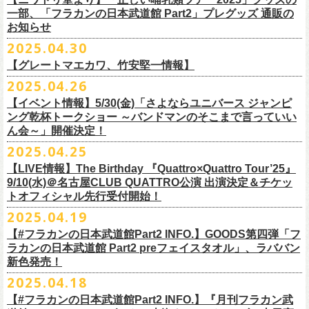
テッカー（サポーター限定カラー）を差し上げます！
楽曲の歌詞に着目し、
気鋭のイラストレーターが自らのフィルターを通
問い合わせ：ノースロードミュージック仙台
※ご購入はおひとり様1枚までとさせていただきます。
M ： 身丈64cm / 身幅57cm / 裄丈84cm
一部、「フラカンの日本武道館 Part2」プレグッズ 通販の
Key. SJ（GAG）
[三宅伸治(vo.g)/石塚英彦(vo)/グレートマエカワ(b)/石塚幸作(ds)]
◎フラワーカンパニーズ presents 「DRAGON DELUXE 2025〜特別
して、
その世界観を絵本として再構築するプロジェクト、”歌詞（うた）
お知らせ
※ご購入されたご本人様のみご参加可能になります。分配や譲渡はでき
L ： 身丈68cm / 身幅62cm / 裄丈87cm
Dr. 南條庄助（すゑひろがりず）
GSK /GUEST Vo:石塚くるみ[pèyang(vo.b)ポトフ(g)アルパカ(ds)]
================================================
編〜」【俺たちのザ・ベストテンPart2】
＊フラカンの日本武道館Part2 ステッカー（サポーター限定カラー：ゴー
の本棚”。
・7月6日(日)
ませんので、予めご了承ください。
XL ： 身丈71cm / 身幅68cm / 裄丈90cm
料金：前売5,000円 当日：5,800円（税込/ドリンク代700円別途要）
【時間(全日共通)】
2025.04.30
日時：10月17日(金) Open 18:15 / Start 19:00
ルド
）
いつもニワトリ堂をご利用いただき有難うございます。
その第４弾としてフラワーカンパニーズ「深夜高速」
の絵本化が決定！
会場：東京・江東区文化センターホール
※本受付は先着順となります。規定枚数に達し次第、受付を終了いたし
※上記サイズはあくまでも目安の寸法です
一般発売：6月8日（日）10:00
OPEN 18:30 /START19:30
文・天野史彬
会場：名古屋DIAMOND HALL
【グレートマエカワ、竹安堅一情報】
時間：Open 16:00 / Start 16:30
ます。
プレイガイド：FANYチケット https://yoshimoto.funity.jp/
【チケット】
出演：
「正しい哺乳類ツアー2025」グッズの一部、並びに「フラカンの日本武
2025.04.26
「SET YOU FREE〜VS SERIES」フラカン武道館応援企画として、札幌
今回の絵本化に際し、鈴木圭介からのリクエストで、
北野武の著書『浅
チケット料金：前売 ¥5,500（税込／全席指定）
※本受付はローソンチケットのシステムを使用しています。
問い合わせ：Fanyチケット 0570-550-100（10時～19時／年中無休）
[1日券] 予約￥5,000/当日￥5,500
2025年5月11日、フラワーカンパニーズが今年1月から全国を回ったツア
フラワーカンパニーズ
道館 Part2」プレグッズをニワトリ堂 2nd STOREにて5/3(土)12:00より取
KLUB COUNTER ACTIONにてPIGGSとの対バンが決定！
草迄』
の表紙などを手掛けたイラストレーターの丹下京子さんが作画を
【イベント情報】5/30(金)「さよならユニバース ジャンピ
一般チケット発売日：5月25日(日)
※本受付にてご購入の際、対象商品の代金とは別に、チケット1枚につき
＝＝＝＝＝＝＝＝＝＝＝＝＝＝
[4日間通し券]￥17,000
ー「正しい哺乳類ツアー2025」の追加公演となる高崎CLUB Jammer’s公
うつみようこ(vo)
り扱いスタート！
担当。
ング乾杯トークショー ～バンドマンのそこまで言っていい
プレイガイド：
ローソンチケットの規定の手数料（システム利用料：330円(税込み)/枚、
※いずれもドリンク代別途要
演が開催された。追加公演の場所がなぜ群馬県・高崎なのかと言えば、
真城めぐみ(vo)
「正しい哺乳類ツアー2025」グッズについては、2025/05/03 12:00 〜
ん会～」開催決定！
◎「SET YOU FREE〜VS SERIES」
楽曲のもつ世界観を繊細に、
豊かに表現した作品に仕上がっています！
イープラス
電子チケット利用料：110円(税込み)/枚）がかかります。
◎フラワーカンパニーズ ワンマンツアー「フラカンのチョイナチョイ
※入場整理番号あり
今年1月にリリースされたアルバム『正しい哺乳類』のレコーディングが
中森泰弘(g)
2025/05/11 23:59までの期間限定での受付となります。
日時：7月28日(月)OPEN 18:30 START19:15
2025.04.25
チケットぴあ
※代金のお支払いは、クレジットカード・PayPay・楽天ペイでのお支払
ナ’25/’26」
※中学生以上はチケットが必要になります。
高崎のスタジオTAGO STUDIO TAKASAKIで行われたからである。作品
奥野真哉(key)
またお届けについて、「正しい哺乳類ツアー2025」グッズを含む場合、5
会場：札幌KLUB COUNTER ACTION
『歌詞の本棚 深夜高速』は、7月11日(金)より全国書店などで発売。お
ローチケ
い、もしくは、コンビニエンスストアの「ローソン」「ミニストップ」
2025年
※オフィシャルFC先行チケット販売あり
のリリースツアーと言えば東京や大阪の大きな会場でファイナルをやっ
クハラカズユキ(dr)
【LIVE情報】The Birthday 『Quattro×Quattro Tour’25』
月末〜6月上旬以降となる予定です。
出演：フラワーカンパニーズ、PIGGS
楽しみに！
問い合わせ：ネクストロード
店内にございます「Loppi」でのお支払いをお選びいただけます。
10月25日(土) 熊本Django 16:30/17:00
※入場順：FC通し券→FC各日券→店通し券→店各日券→当日券
て締め括られるイメージも強いが、その作品が生まれた場所に帰ってい
チケット料金：前売 ¥5,500（税込／整理番号付／ドリンク代別途要）
9/10(水)＠名古屋CLUB QUATTRO公演 出演決定＆チケッ
チケット料金：前売り¥4,800
※各店舗のプレイガイドカウンターでの販売はいたしません。
10月26日(日) 長崎ホンダ楽器 15:30/16:00
一般チケット予約：2025年4月21日(月)から
トオフィシャル先行受付開始！
く、というこのツアーの旅の在り方に美しさを感じる。
※⾼校⽣以下は当⽇¥2,000 キャッシュバックします
◎ニワトリ堂2nd STORE
https://flowercompanyzinc.stores.jp/
チケット発売日：5月24日
商品情報：
・7月31日(木)
※チケットに関する問い合わせは必ず下記にお願いいたします。
11月3日(月・祝) 渋谷duo MUSIC EXCHANGE 15:15/16:00
MANDA-LA2予約フォームよりお申し込みください
そして、これはぼんやりとしたイメージの連鎖でしかないが、群馬と言
（当⽇年齢を証明できるもの（学⽣証、保険証など）のご提⽰
が必要と
2025.04.19
プレイガイド：tiget
https://tiget.net/events/400570
タイトル：『歌詞の本棚 深夜高速』
会場：三重・松阪M’AXA
※海外からは購入できません。日本国内のみの販売になります。
11月8日(土) 徳島club GRINDHOUSE 16:30/17:00
https://ssl.form-mailer.jp/fms/36a3b84d475895
えば詩人の萩原朔太郎である。萩原朔太郎は詩人でありながら、自らマ
なります）
【#フラカンの日本武道館Part2 INFO.】GOODS第四弾「フ
歌詞：鈴木圭介 絵：丹下京子
時間：Open 18:30 / Start 19:00
11月9日(日) 米子AZTiC laughs 15:30/16:00
MANDA-LA2
ンドリンなどの楽器を演奏し、作曲もする音楽家だった。（高崎ではな
一般チケット発売日：6月28日(土)
ラカンの日本武道館 Part2 preフェイスタオル」、ラババン
発売日：2025年7月11日(金)
チケット料金：前売 ¥5,500（税込／全自由・整理番号付／ドリンク代別
＜イベント参加に関してのご注意＞
11月15日(土) 福井CHOP 16:30/17:00
〒180-0003 東京都武蔵野市吉祥寺南町２丁目８−６ 第１８通南ビル地下
いが）前橋文学館という場所に行けば、彼が愛用したアコースティック
問い合わせ：JAILHOUSE TEL:052-936-6041
https://www.jailhouse.jp/
新色発売！
価格：定価2,200円(税込)
途要）
・会場内外の通路など共有部分での座り込み、集団での立ち話など、他
11月16日(日) 神戸VARIT. 15:30/16:00
https://www.manda-la2.com
ギターが飾られていたり、彼の作曲した曲が流れていたりする。詩と音
我こそ”フラカンの日本武道館宣伝隊員”に！という方は、こちらよりポス
2025.04.18
発売元：リットーミュージック
一般チケット発売日：5月26日(月)
のお客様のご迷惑になるような行為はご遠慮ください。イベント中止等
11月29日(土) 名古屋E.L.L 16:30/17:00
2025年9月20日(土)開催するフラワーカンパニーズ日本武道館ワンマンラ
楽の関係、言葉と音楽の関係、「うた」と呼ばれるものの秘密……そう
ター＆フライヤーを必要数お送りさせていただきますので、メールに
商品ページ：
https://www.rittor-
music.co.jp/product/detail/
3125317101/
【#フラカンの日本武道館Part2 INFO.】『月刊フラカン武
イープラス
の原因となります。
11月30日(日) 静岡サナッシュ 15:30/16:00
＝＝＝＝＝＝＝＝＝＝＝＝
イブ「フラカンの日本武道館 Part2 〜超・今が旬〜」、
いうものに思いを馳せるのに、群馬はうってつけの土地である。この日
7月12日(土)7月13日(日)静岡県浜松市浜名湖ガーデンパーク 屋外ステージ
て、件名に「フラカンの日本武道館宣伝隊員応募」と明記いただき、本