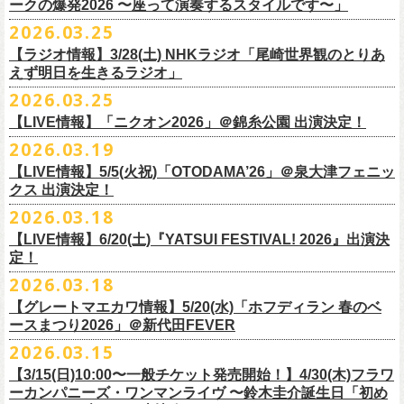
◎「レッツけんこう
タオル
」
ークの爆発2026 〜座って演奏するスタイルです〜」
一般チケット発売日：8月8日(土)
ミ蒸着袋入り(*どれになるかお楽しみスタイル）
☆HP先行：
会場：奄美大島＠ LIVE BOX MA・YASCO
価格：￥1,800 (税込)
2026.03.25
素材 ： 白アクリル , シリコンリング , ステンレス製カニカン
受付期間：4/16(木)12:00〜4/26(日)23:59
出演：フラワーカンパニーズ
カラー：ホワイト
サイズ ： （本体）40×28mm 厚み3mm
受付URL：
https://eplus.jp/jpk-tour26/
【ラジオ情報】3/28(土) NHKラジオ「尾崎世界観のとりあ
サンボマスター夏の東北７か所を廻るツアー「ロックンロール デスティ
オープニングアクトあり：ずぶ濡れブラザーズ
◎「レッツけんこうアンブレラチャーム」（ランダム）
イエローver.
サイズ：82cm × 34cm
えず明日を生きるラジオ」
ネーション in とうほく 「from ふくしま for ふくしま」、7/25(土)石巻、
チケット料金：前売 ¥3,800（税込/全自由席/整理番号付/ドリンク代別途
価格：￥500(税込)
素材：綿100%
◎怒髪天&フラワーカンパニーズ presents 「ジャンピング乾杯TOUR
7/26(日)宮古の2公演にフラワーカンパニーズの出演が決定！
2026.03.25
要）
仕様：チャーム4種（けいくん、まーちゃん、けんちゃん、
こにし）/アル
■3月28日(土)22:05〜22:55 NHKラジオ「尾崎世界観のとりあえず明日を
2026 “オレたち足腰お達者くらぶ”」
久しぶりのサンボマスターとの対バン、どうぞお楽しみに！
一般チケット発売日：6月6日(土)予定
ミ蒸着袋入り(*どれになるかお楽しみスタイル）
【LIVE情報】「ニクオン2026」＠錦糸公園 出演決定！
生きるラジオ」
・9月5日(土) 滋賀U☆STONE 17:00/17:30 （問）清水音泉 06-6357-
問い合わせ：LIVE BOX MA・YASCO
素材 ： 黄色アクリル , シリコンリング , ステンレス製カニカン
◎「レッツけんこうステッカーセット」*6枚組
＊鈴木圭介がゲストとして出演
2026.03.19
3666 (平日12:00〜17:00) info@shimizuonsen.com
◎サンボマスター「ロックンロール デスティネーション in とうほく
サイズ ： （本体）40×28mm 厚み3mm
価格：￥1,000（税込）
https://www.nhk.jp/p/rs/KG9YLK9LWL/
【LIVE情報】5/5(火祝)「OTODAMA’26」＠泉大津フェニッ
・9月6日(日) 伊勢RHYTHM 16:00/16:30 （問）JAILHOUSE 052-936-
「from ふくしま for ふくしま」
◎「グレートマエカワ第57回誕生日会 in 奄美大島」
素材 ： 塩ビ
クス 出演決定！
6041
www.jailhouse.jp
＊石巻公演
日時：2026年9月27日(日) 開場17:00 開演18:00
各サイズ
・9月12日(土) 弘前KEEP THE BEAT 17:00/17:30 （問）ノースロード
2026.03.18
日時：2026年7月25日(土) 開場 17:30 / 開演 18:00
会場：奄美大島＠ ROAD HOUSE ASiVi
けいくん：51×74mm
ミュージック秋田 018-833-7100
会場：宮城・石巻BLUE RESISTANCE
6/21(日)「G-FREAK FACTORY presents “MAD SOUL CONNECTION
出演：フラワーカンパニーズ
【LIVE情報】6/20(土)『YATSUI FESTIVAL! 2026』出演決
まーちゃん：44×70mm
・9月13日(日) 秋田Club SWINDLE 15:30/16:00 （問）ノースロードミュ
出演：サンボマスター、フラワーカンパニーズ
定！
vo.24″」＠前橋DYVER にて、G-FREAK FACTORYとの対バンが決定！
オープニングアクトあり：楠田莉子BAND
けんちゃん：41×64mm
ージック秋田 018-833-7100
チケット料金：
「ARABAKI ROCK FEST.26」4/26(日)MICHINOKU PEACE SESSION
一般発売日に先がけ、4/4(土) 10:00よりオフィシャル先行受付もスター
チケット料金：前売 ¥4,500（税込/整理番号付/ドリンク代別途要）
2026.03.18
こにし：49×66mm
出演：怒髪天、フラワーカンパニーズ
前売 ¥5,500(税込/ドリンク代別）
GTR祭’26ステージに、GUEST GUITARとして竹安堅一の出演が決定しま
ト。どうぞお見逃しなく！
一般チケット発売日：6月6日(土)予定
バンドロゴ：74×45mm
【グレートマエカワ情報】5/20(水)「ホフディラン 春のベ
チケット料金：オールスタンディング ￥6,900（税込/ドリンク代別途
U-22割 ￥4,500(税込/ドリンク代別/身分証持参必須（コピー不可/公演当
した！
問い合わせ：ROAD HOUSE ASiVi
チキパン(CHICKEN PUNKS)：45×90mm
ースまつり2026」＠新代田FEVER
要）※未就学児童入場不可(小学生以上のご入場される方全てにチケット
日提示できない場合は一般価格チケットとの差額分をお支払いいただき
◎「G-FREAK FACTORY presents “MAD SOUL CONNECTION vo.24″」
2026.03.15
必要)
ます)
◎「ARABAKI ROCK FEST.26」
日時：2026年6月21日(日) 開場16:30 / 開演 17:00
一般チケット発売日：6月6日(土)
※１人１枚※未就学児入場不可/小学生以上チケット必要
【3/15(日)10:00〜一般チケット発売開始！】4/30(木)フラワ
日時：4月25日(土) 開場9:30 開演10:30
会場：前橋DYVER
ーカンパニーズ・ワンマンライヴ 〜鈴木圭介誕生日「初め
一般チケット発売日：2026年6月6日(土)
4月26日(日) 開場9:30 開演10:30 ※竹安堅一の出演は4/26(日)
出演：G-FREAK FACTORY、フラワーカンパニーズ