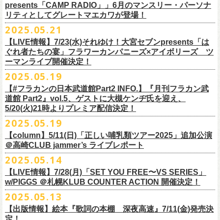
ネクストロード 03-5114-7444 (平日14～18時)
ム未収録集〜』を7月9日にリリースすることが決定！
https://www.youtube.com/watch?
v=kTtAgK2Iq4A&t=2345s
presents「CAMP RADIO」」6月のマンスリー・パーソナ
ての⼤切な曲がたくさんあると思います。
※宛名入れはひらがなのみとなります。（日付やメッセージ、イラスト
こちらの商品は受注生産販売となります（公演当日の販売は未定）。
合わせてお見逃しなく！
チケット料金：¥5,200(税込/整理番号付/
ドリンク代別途要)
全19曲75分、フルに収録された、これぞ真のとっておきの企画盤です。
リティとしてグレートマエカワが登場！
何より、メンバーにとっては全ての曲が⼤切な曲で、⼀年中⾏なってい
等は不可）
※全公演、高校生以下は当日¥2,000 キャッシュバック(当日年齢を証明で
どうぞお楽しみに！
■vol.2
るライブでは新旧問わず並列でセットリストに組み込まれ、今も⽣き続
※イベントの撮影・録音・録画（ライブ機能や画面録画含む）は一切禁
2025.05.21
今回3サイズをご用意（※写真 :鈴木圭介、グレートマエカワ S着用/ 竹安
＜番組情報＞
9月28日(日)岩手県盛岡市盛岡城跡公園を中心に開催される「いしがき
ラジオNikkei第１にて毎週木曜日21:30～22:10放
送「LOGOS
きるもの(学生証、
保険証など)のご提示が必要となります)
ゲスト：Hump Back
けています。
止とさせていただきます。
堅一 M着用/ミスター小西 L着用）、
『月刊フラカン武道館 Part2』
9月11日(木)、12日(金)＠仙台GIGSで開催されるスピッツ主催「ロックの
【LIVE情報】7/23(水)それゆけ！大宮セブンpresents「は
MUSIC FESTIVAL2025」にフラワーカンパニーズの出演が決定！
presents「CAMP RADIO」、
一般チケット発売日：
◎商品詳細
https://www.youtube.com/watch?
v=6XTayyWwFP0&t=6s
この全ての曲たちを改めてたくさんの⼈に知ってほしい、そんな気持ち
※整理番号での入場を予定しております。変更になる場合も御座います
前ポケット/背中部分にフラカンの日本武道館仕様のオリジナルタグ付
◾️vol.6
ほそ道2025」にフラワーカンパニーズの出演が決定！
ぐれ者たちの宴」フラワーカンパニーズ×アイボリーズ ツ
6月のマンスリー・パーソナリティをグレートマエカワが務めます ！
10/25〜12/22公演＞8月30日(土)
タイトル：HESOKURI ～オリジナルアルバム未収録集～
も込めて、
ので、予めご了承ください。
き、
ゲスト：TOSHI-LOW（BRAHMAN）
ーマンライブ開催決定！
フラワーカンパニーズの出演日は9月12日(金)になります。
チケットオフィシャル１次先行も本日よりSTART！
5月5 週目SPと6 月1週目、2週目の3本で豪華ゲストをお招きしお届けい
1/17〜3/14公演＞10月18日(土)
発売日：2025年7月9日
■vol.3
今回5名のライターさんと、四星球・北島康雄さんにご協⼒いただき、全
さらに、別途フラカンオリジナルデザインの布パッチをお付けします。
6月18日(水)21:00〜プレミア配信
2025.05.19
詳細は下記をチェック！
今年もやります！怒髪天との恒例”ジャンピング乾杯TOUR”！
たします。
品番：DQCL-3946
ゲスト：根本要（スターダスト☆レビュー）
曲レビュー企画を⾏うことになりました。
【対象商品】
（布パッチのデザインは後日！お楽しみに）。
本番URL：
https://youtu.be/Z9wrtIqELqE
5月31日(土)正午より、チケット先行受付もスタート！（〜6月10日
https://eplus.jp/ishigaki-fes/
今年は趣向を変えて、アコースティック＆トークコンサートで京都、甲
【#フラカンの日本武道館Part2 INFO.】『月刊フラカン武
価格：￥3,300(税込)
https://www.youtube.com/watch?
v=OMoBtAjSn-w
発売日：2025年7月11日(金)
(火)23:59まで）
府、松本にて開催決定！
道館 Part2』vol.5、ゲストに大槻ケンヂ氏を迎え、
収録楽曲：
「フラカンの音楽目録」reviewer
タイトル：歌詞（うた）の本棚 『深夜高速』
＊＊＊＊＊＊＊＊＊＊＊＊＊＊＊
＊アーカイブ配信中！
どうぞ、お見逃しなく！
◎「いしがきMUSIC FESTIVAL2025」
5/20(火)21時よりプレミア配信決定！
◎ラジオNikkei第１毎木21:30～22:10放
送
01. プライマル。
■vol.4：山里亮太（南海キャンディーズ）
天野史彬（ライター）
鈴木 圭介(著)/丹下 京子(絵)
事前販売受注期間：2025年6月28日(土)12:00〜7月20日(日)23:59まで
◾️vol.0 番組スタート直前スペシャル
日時：2025年9月28日(日)
本日よりHP先行も受付スタート！ぜひお早めに〜
「LOGOS presents「CAMP RADIO」」
2025.05.19
02. ハートのレース
https://youtube.com/live/_ipE-
Na37yY
大西健斗（ライター/SPICE編集部）
価格：￥2,200（税込）
受注受付url：web shop「ニワトリ堂」
ゲスト：スキマスイッチ
☆オフィシャル先行：5月31日（土）正午12:00〜6月10日（火）23:59
場所：岩手県盛岡市盛岡城跡公園を中心に開催
https://campradio.jp/
03．友達100万人
川上きくえ（ライター）
【column】5/11(日)「正しい哺乳類ツアー2025」追加公演
ISBN：9784845643035
https://flowercompanyzinc.stores.jp/
https://www.youtube.com/watch?v=BR4CmNuGCLg&t=28s
https://w.pia.jp/s/hosomichiofrock25of/
OFFICIAL SITE：
https://www.ishigaki-fes.jp/
☆HP先行
]10月19日（日）大阪城音楽堂にて開催される「OYZ NO YAON」＃007
5/29（木） 21:30～22:10；ゲスト・木村“Q太郎”至さん（ローディー）
04．そら（この空はあの空につながっている）
■vol.5
＠高崎CLUB jammer’s ライブレポート
北島康雄（四星球）
※対象商品は当日会場にてスタッフからお渡し致します。
お届け予定：9月10日(水)前後を予定
#いしがき2025
受付URL：
https://eplus.jp/jktour2
025-hp/
〜オヤジを愛したスパイ〜
6/ 5（木） 21:30～22:10；ゲスト・桜井秀俊さん（真心ブラザーズ
）
05. 青い吐息のように
ゲスト：大槻ケンヂ（筋肉少女帯/特撮/オケミス）
鈴木淳史（ライター）
2025.05.14
※こちら受注生産の商品となり、公演当日の販売は現状未定となってお
◾️vol.1
◎「ロックのほそ道2025」
#いしがきミュージックフェスティバル
受付期間：2025/5/30（金）21:00〜6/8（日）2
3:59
にフラワーカンパニーズの出演が決定！
※リピート放送：19日（木）21:30～22:10
06．セミ・ロング
https://www.youtube.com/watch?
v=1EMet2dx9d4
兵庫慎司（ライター）
【ローソンチケット】
ります。
ゲスト：加藤ひさし、古市コータロー（THE COLLECTORS）
日時：2025年9月12日(金) 17：15／18：00
【LIVE情報】7/28(月)「SET YOU FREE〜VS SERIES」
購入枚数制限：お1人様1公演につき4枚まで
6/12（木） 21:30～22:10；ゲスト・フミさん（POLYSICS） ※リピー
07. 天の神さまの言うとおり
ご購入はコチラから＞＞
購入を希望される方は事前販売受注期間内にてご注文ください。
https://www.youtube.com/watch?v=kTtAgK2Iq4A&t=2345s
会場：仙台GIGS
w/PIGGS ＠札幌KLUB COUNTER ACTION 開催決定！
只今から先行受付も開始！お申し込みはコチラ〜
ト：26日（木）21:30～22:10
08. スターな男
■vol.6
本日6/20(金)より「
フラカンの音楽目録」
と付したInstagramのオリジナ
※受付開始までにURL表示致します※
＊＊＊＊＊＊＊＊＊＊＊＊＊＊＊
出演：キタニタツヤ/SPITZ/フラワーカンパニーズ/Laura day
2025.05.13
◎「ジャンピング乾杯TOUR 2025 “山あり谷あり歌声一座のアコースティ
https://eplus.jp/ynks/
09．アンテな
ゲスト：TOSHI-LOW（BRAHMAN）
ルアカウントにて随時公開していきます！
喜多方、東京、松阪、福山の４箇所を回る、
フラワーカンパニーズの恒
■vol.2
romance（五十音順）
ック＆トークコンサート”」
＊発券手数料がお得
＊Radikoの「RN」にて全国でお聴きいただけます。
10. ザッツオーライ
【出版情報】絵本『歌詞の本棚 深夜高速』7/11(金)発売決
https://youtu.be/Z9wrtIqELqE
例アコースティック企画「
フォーク
の
爆発
2025 ～座って演奏するスタイ
※イベントチケットは、電子チケットでのお引き取りとなります。
テレビ埼玉の人気番組「それゆけ！大宮セブン」から誕生した芸人バン
◎「フラカンのオーバーオール」*オリジナル布パッチ付き
ゲスト：Hump Back
料金：1Fスタンディング／2F指定席/2F後方スタンディング ￥7,500-
10/17(金)名古屋DIAMOND HALLにて、フラワーカンパニーズ
9月4日(木)京都・磔磔 18:30/19:00 （問）清水音泉 06-6357-3666 (平日
＊全国LOGOSショップ店内でも放送されます。
11. 夜汽車のブルース
定！