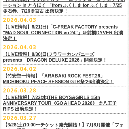
一般チケット前売5,000円/ 当日5,500円
ネクストロード 03-5114-7444 (平日14～18時)
ーション in とうほく 「from ふくしま for ふくしま」7/25
https://rainbowhill.jp/
＊鶴オフィシャルサイト：
https://afrock.jp/
ーーーーー
＠石巻、7/26＠宮古 出演決定！
鈴木実貴子ズ自主企画イベント『心臓の騒音』にフラワーカンパニーズ
2026.04.03
・7月2日(木)＠荻窪TOP BEAT CLUB
＜振替公演・チケットの払い戻しについて＞
の出演が決定！
*ワンマン
【LIVE情報】6/21(日)「G-FREAK FACTORY presents
・現在、振替日程、および各公演のチケット払い戻しに関する詳細を調
本日よりオフィシャル先行もスタート！どうぞお見逃しなく〜
本日4月23日(木)に結成37周年を迎えたフラワーカンパニーズ、自身初と
OPEN：19:00 / START：19:30
“MAD SOUL CONNECTION vo.24″」＠前橋DYVER 出演
整しております。 決定次第、改めて各バンドの公式サイトおよび公式
なるクラブクアトロ・ワンマンツアーの開催が決定！
決定！
前売：¥5,000 / 当日：¥5,500 ＋1DRINK(¥700)
SNS等にてご案内いたしますので、今しばらくお待ちください。
◎鈴木実貴子ズ自主企画イベント『心臓の騒音』
https://topbeatclub.com/schedule/?month=202607
2026.04.03
・お手持ちのチケット（紙・電子共に）は、詳細が発表されるまでその
日程：12月3日(木)
◎フラワーカンパニーズ 「フラカンのクアトロツアー2026」
まま大切に保管していただきますようお願い申し上げます。振替公演や
【LIVE情報】8/30(日)フラワーカンパニーズ
時間：開場 18:30 開演 19:00
10/10(土)渋谷クラブクアトロ OPEN 16:15 START 17:00 問：ネク
払い戻しの際に必要となります。
presents「DRAGON DELUXE 2026」開催決定！
会場 ：新代田FEVER
ストロード
2026.04.02
料金：4,500円（税込/ドリンク代別/整理番号有）
10/24(土)広島クラブクアトロ OPEN 16:15 START 17:00 問：キャ
改めて万全の体制で、鶴とともにライブをお届けできたらと思いますの
出演：鈴木実貴子ズ / フラワーカンパニーズ
ンディー・プロモーション
【竹安堅一情報】「ARABAKI ROCK FEST.26」
で、ご理解のほど、何卒宜しくお願い致します。
フラワーカンパニーズのベーシスト兼リーダー兼社長、グレートマエカ
一般チケット発売日：8月23(土)
MICHINOKU PEACE SESSION GTR祭’26出演決定！
10/25(日)梅田クラブクアトロ OPEN 15:15 START 16:00 問：清水
ワの57歳の誕生日を記念し、7年ぶりの奄美大島で、誕生日会&前夜祭開
問い合わせ：VINTAGE ROCK std. 03-5787-5350 （平日12:00～17:00）
音泉
2026.03.28
催決定!
https://vintage-rock.com/
11/1(日)名古屋クラブクアトロ OPEN 15:15 START 16:00 問：JAIL
お待たせしました！怒髪天との恒例”ジャンピング乾杯TOUR”、もちろん
【LIVE情報】7/23(木)THE BOYS&GIRLS 15th
HOUSE
今年も開催決定！
ANNIVERSARY TOUR《GO AHEAD 2026》 ＠八王子
◎「フォークの爆発2026 ミニマル巡業 ～うたとギターとコーラスと～
＜全公演共通＞
みんなで足腰鍛えて挑みます〜
【オフィシャルサイト先行】
RIPS 出演決定！
GMBD前夜祭」
チケット料金：前売￥5,700(税込/ドリンク代別途要)
◎「レッツけんこうアンブレラチャーム」（ランダム）
受付期間：04/25(土)20:00～04/30(木)23:
59
2026.03.27
※ミニマル巡業とは『新たな試みとして歌とアコースティックギター一
※高校生以下は当日¥2,000キャッシュバック（当日年齢を証明できるも
価格：￥500(税込)
本日よりHP先行も受付スタート！お見逃しなく！！
▼受付URL
本とコーラスと小物の楽器などで構成するライヴ』です
【3/28(土)10:00〜チケット発売開始！】7月8月開催「フォ
の（学生証、保険証など）のご提示が必要となります）
仕様：チャーム4種（けいくん、まーちゃん、けんちゃん、
こにし）/アル
https://eplus.jp/suzukimikiko-
1203-flowercompanyz/
日時：2026年9月26日(土) 開場17:00 開演18:00