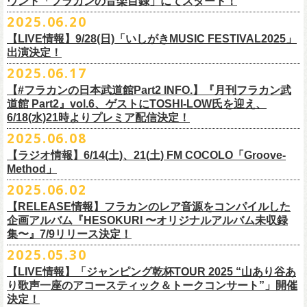
ウント「フラカンの音楽目録」にてスタート！
回ります！
2025.06.20
この度、これまでのweb shop【ニワトリ堂】サイトでの販売を終了し、
10年ぶり2回目となる日本武道館公演『フラカンの日本武道館 Part2 〜
限定的にSTORESでオープンしてきました【ニワトリ堂 2nd STORE】を
【LIVE情報】9/28(日)「いしがきMUSIC FESTIVAL2025」
武道館公演を経てさらに勢いを増してまわるフラカンの全国ツアー、
ど
超・今が旬〜』を9月20日(土)
に開催するフラワーカンパニーズが、
今年1
7/11(金)に発売される絵本『歌詞の本棚 深夜高速』の発売記念イベント
本店【ニワトリ堂】として移行、運営させていただくことになりまし
出演決定！
うぞお楽しみに！
月より月１配信のYouTube番組『月刊フラカン武道館 Part2』をスター
の開催が決定！
た。
2025.06.17
☆リリース詳細☆
ト、7回目のゲストとして、
ラッパー・シンガソングライターのNovel
◎フラワーカンパニーズ ワンマンツアー「フラカンのチョイナチョイ
フラワーカンパニーズ デジタルシングル
【#フラカンの日本武道館Part2 INFO.】『月刊フラカン武
Coreの出演が決定！
楽曲の歌詞に着目し、
気鋭のイラストレーターが自らのフィルターを通
☆フラワーカンパニーズ web shop【ニワトリ堂】
道館 Part2』vol.6、ゲストにTOSHI-LOW氏を迎え、
ナ’25/’26」
「ただいま実演中/ピュアな匂いがチョイナチョイナ」
して、
その世界観を絵本として再構築するプロジェクト、”歌詞（うた）
フラワーカンパニーズと怒髪天が出演する子供ばんどデビュー45周年祝
https://flowercompanyzinc.stores.jp/
6/18(水)21時よりプレミア配信決定！
2025年
収録曲：
番組スタート直前スペシャルのvol.0としてスキマスイッチ、
第１回目の
の本棚”。その第４弾としてフラワーカンパニーズ「深夜高速」が7/11(金)
うツアー子供ばんど「おかげさまで45周年 〜 祝！生存確認スペシャル
10月25日(土) 熊本Django 16:30/17:00
1. ただいま実演中
2025.06.08
ゲストとしてTHE COLLECTORSの加藤ひさし(vo)と古市コータロー(
g)、
に発売。
〜『弱きを助け強きを挫く』心強き後輩たちに支えられ（涙）」、
改めまして、どうぞ宜しくお願い致します。
◎「ライブでこんにちは！手ぬぐい」
◎「HESOKURIアクキー」
10月26日(日) 長崎ホンダ楽器 15:30/16:00
2. ピュアな匂いがチョイナチョイナ
第２回目にHump Back、第３回目はスターダスト☆レビューの根本要、
これを記念し、絵本の作画を担当してくださったイラストレーターの丹
【ラジオ情報】6/14(土)、21(土) FM COCOLO「Groove-
7/20(日)大阪公演のチケットが完売御礼となっていましたが、ご好評につ
価格：800円(税込)
価格：1500円(税込)
11月3日(月・祝) 渋谷duo MUSIC EXCHANGE 15:15/16:00
＊各音楽サービスにて7/16(水)よりリリース
第４回目は南海キャンディーズの山里亮太、
第５回目は筋肉少女帯の大
Method」
下京子さんと、フラワーカンパニーズ・鈴木圭介によるサイン会＋トー
きチケット若干枚数追加発売決定しました！
サイズ：75×41ｍｍ
素材 ： 綿100％
11月8日(土) 徳島club GRINDHOUSE 16:30/17:00
槻ケンヂ、
そして第６回目はBRAHMANのボーカル・TOSHI-
LOWを招き
クショーをHMV&BOOKS SHIBUYA 6F イベントスペースで開催いたし
名古屋公演も絶賛発売中！
2025.06.02
サイズ：90cm × 33cm
6/14(土)、21(土) 20:00～21:00 FM COCOLO「Groove-Method」
11月9日(日) 米子AZTiC laughs 15:30/16:00
お届けしてきた今番組（全回アーカイブ配信中）、
第7回目となる今回の
ます。
３バンド、気合いパンパンで名古屋＆大阪でお待ちしております！
【RELEASE情報】フラカンのレア音源をコンパイルした
”GROOVE”というキーワードを軸に、楽曲の”
GROOVE”
を生み出すベー
11月15日(土) 福井CHOP 16:30/17:00
ゲストは、
初対面となるBMSG所属のラッパー・シンガソングライター
企画アルバム『HESOKURI 〜オリジナルアルバム未収録
シストが語る本格的な音楽プログラム
11月16日(日) 神戸VARIT. 15:30/16:00
のNovel Coreを招聘。
集〜』7/9リリース決定！
6月後半の２週に渡り、グレートマエカワがDJを担当します
11月29日(土) 名古屋E.L.L 16:30/17:00
「深夜高速」
を始めフラカンの曲に救われ影響を受けてきたと公言し、
★鈴木圭介（著）、丹下京子（絵） 歌詞（うた）の本棚 『深夜高速』
◎子供ばんど「おかげさまで45周年 〜 祝！生存確認スペシャル 〜『弱
2025.05.30
https://cocolo.jp/site/blog/6200/
11月30日(日) 静岡サナッシュ 15:30/16:00
自身の曲の歌詞にも入れ込むほどの思いを持つNovel Coreと、その噂を聞
発売記念イベント★
きを助け強きを挫く』心強き後輩たちに支えられ（涙）」
12月6日(土) 宇都宮HEAVEN’S ROCK VJ-2 16:30/17:00
【LIVE情報】「ジャンピング乾杯TOUR 2025 “山あり谷あ
いていたフラカンメンバーの、
お互いに嬉しさを隠せない貴重な初トー
・7月19日(土) 開場17:15/開演18:00 名古屋Electric Lady Land
10年ぶり2回目となる日本武道館公演『フラカンの日本武道館 Part2 〜
12月7日(日) 水戸LIGHT HOUSE 15:30/16:00
り歌声一座のアコースティック＆トークコンサート”」開催
クは必見！ いつか対バンという話にも！？
■開催日時：2025年7月13日（日） 13:00～
(問)JAILHOUSE 052-936-6041 www.jailhouse.jp
超・今が旬〜』を9月20日(土)
に開催するフラワーカンパニーズ、
武道館
決定！
12月13日(土) 盛岡CLUB CHANGE WAVE 16:30/17:00
■場所：HMV&BOOKS SHIBUYA 6F イベントスペース
・7月20日(日) 開場16:30/開演17:00 心斎橋Music Club JANUS (問)清水音