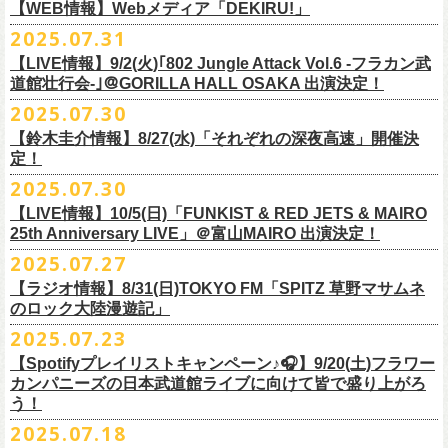
https://cocolo.jp/site/blog/1150
ンの全国ツアー、
どうぞお楽しみに！
また武道館でフラカンのライブが観たい。そう心から思う。武道館はほ
【WEB情報】Webメディア「DEKIRU!」
https://chupea.fm/
■vol.1
いほいできる会場ではなくても、こんなフラカンのライブをこれからい
＊グレートマエカワ 生出演(15:00〜出演予定）
2025.07.31
■8月6日(水)14:00〜17:51 FM802「THE NAKAJIMA HIROTO SHOW 802
7/31(木)Webメディア「DEKIRU!」
◎フラワーカンパニーズ ワンマンツアー「フラカンのチョイナチョイ
ゲスト：加藤ひさし、古市コータロー(THE COLLECTORS)
っぱい観たい。思えば初めてロックを聴いた頃からずっと、その衝撃や
【LIVE情報】9/2(火)｢802 Jungle Attack Vol.6 -フラカン武
RADIO MASTERS」
＊グレートマエカワインタビュー掲載
ナ’25/’26」
https://www.youtube.com/watch?
v=kTtAgK2Iq4A&t=2345s
感動が「思い出」という箱の中に納まらなくて、ずっとリアルに生き続
10年ぶり2回目となる日本武道館公演『フラカンの日本武道館 Part2 〜
道館壮行会-｣＠GORILLA HALL OSAKA 出演決定！
＊グレートマエカワ 生出演(17:00台出演予定）
「グレートマエカワさんのDIY魂が知りたい！〜自分たちが「面白い」と
2025年
けちゃうものだから、僕はこうやって文章を書いたりしている。この10
超・今が旬〜』を9月20日(土)
に開催するフラワーカンパニーズが、
今年1
2025.07.30
https://funky802.com/masters/
思うことが、バンドの未来につながる〜」
10月25日(土) 熊本Django 16:30/17:00
■vol.2
年ぶりのフラカンの武道館ライブも、「思い出」という箱にはなかなか
月より月１配信のYouTube番組『月刊フラカン武道館 Part2』をスター
https://media.wakasa.jp/articles/diymusic/1504/
10月26日(日) 長崎ホンダ楽器 15:30/16:00
ゲスト：Hump Back
【鈴木圭介情報】8/27(水)「それぞれの深夜高速」開催決
収まらないだろうし、収めるべきじゃない。これはきっと新しいはじま
ト、8回目のゲストとして、
四星球の出演が決定！
来月9月20日(土)、10年ぶり2度目の日本武道館公演『
フラカンの日本武道
＊「フラカンの日本武道館 Part2 オフィシャルガチャ」につきまして
11月3日(月・祝) 渋谷duo MUSIC EXCHANGE 15:15/16:00
定！
https://www.youtube.com/watch?
v=6XTayyWwFP0&t=6s
り。これからフラワーカンパニーズは、さらに凄いことになるだろう。
館 Part2 〜超・今が旬〜』を開催するフラワーカンパニーズ、
武道館前
・500円玉専用となりますので、
ご利用予定の方は500円玉をご用意くだ
11月8日(土) 徳島club GRINDHOUSE 16:30/17:00
絶対にそうなるだろう。
2025.07.30
番組スタート直前スペシャルのvol.0としてスキマスイッチ、
第１回目の
苦しい夜を乗り越えて来た芸人さんがそれぞれの夜を語り〈深夜高速〉
最後のワンマンライブとして開催する8月24日(日)「
横浜ストーリー 〜武
さい（
他の硬貨は使用不可）
11月9日(日) 米子AZTiC laughs 15:30/16:00
■vol.3
ゲストとしてTHE COLLECTORSの加藤ひさし(vo)と古市コータロー(
g)、
【LIVE情報】10/5(日)「FUNKIST & RED JETS & MAIRO
を熱唱するライブ、今年も開催決定！
道館前の一撃〜」＠F.A.D YOKOHAMA（会場チケット完売）
の模様がニ
・お一人様1回のお並びにつき5回しまでとさせていただきます
11月15日(土) 福井CHOP 16:30/17:00
◎「少しだけピュアなチョイナロンT」
ゲスト：根本要（スターダスト☆レビュー）
◎フラワーカンパニーズ「フラカンの日本武道館 Part2 〜超・今が
第２回目にHump Back、第３回目はスターダスト☆レビューの根本要、
25th Anniversary LIVE」＠富山MAIRO 出演決定！
コニコ生放送にて独占生中継されることが決定！
11月16日(日) 神戸VARIT. 15:30/16:00
https://www.youtube.com/watch?
v=OMoBtAjSn-w
価格：¥4,000（税込）
旬〜」
第４回目は南海キャンディーズの山里亮太、
第５回目は筋肉少女帯の大
2025.07.27
◎「それぞれの深夜高速」
11月29日(土) 名古屋E.L.L 16:30/17:00
ボディカラー：ホワイト
2025年9月20日(土)＠日本武道館 OPEN 15:30 START 16:30
槻ケンヂ、
第６回目はBRAHMANのボーカル・TOSHI-LOW、
そして第７
【日時】2025年8月27日（水）18:40開場 19:00開演
ライブの一部はどなたでも無料で視聴が可能、
ニコニコプレミアム会員
【ラジオ情報】8/31(日)TOKYO FM「SPITZ 草野マサムネ
11月30日(日) 静岡サナッシュ 15:30/16:00
■vol.4：山里亮太（南海キャンディーズ）
素材 ： 綿100％
回目はラッパー・シンガーソングライターのNovel Coreを招きお届けして
今年12月末をもって営業終了となる大分のライブハウスT.O.P.S
【会場】下北沢・小劇場B1
に登録するとライブ全編、
見逃し配信が視聴可能となります。
のロック大陸漫遊記」
12月6日(土) 宇都宮HEAVEN’S ROCK VJ-2 16:30/17:00
https://youtube.com/live/_ipE-
Na37yY
サイズ：S / M / L / XL /XXL
＜SET LIST＞
きた今番組（全回アーカイブ配信中）。
BittsHALLにて、フラワーカンパニーズのワンマンライブが決定！
【出演者】MC：東京03角田 特別審査員：フラワーカンパニーズ鈴木
12月7日(日) 水戸LIGHT HOUSE 15:30/16:00
2025.07.23
＜製品サイズ＞
SE Eeyo
第８回目となる今回のゲストは、”日本一泣けるコミックバンド”
、四星球
■8月31日(日)21:00〜21:55 TOKYO FM「SPITZ 草野マサムネのロック大
ゲスト：4名
武道館公演を１ヶ月後に控えたフラカンの盛り上がり必至の貴重な
ライ
12月13日(土) 盛岡CLUB CHANGE WAVE 16:30/17:00
■vol.5
S ： 身丈65cm / 身幅49cm / 肩幅42cm / 袖丈 60cm
1 少年卓球
【Spotifyプレイリストキャンペーン♪🎧】9/20(土)フラワー
を招聘！
陸漫遊記」
9/2(火)大阪GORILLA HALL OSAKAで開催される｢802 Jungle Attack Vol.6
◎「フラワーカンパニーズLIVE〜サンキューBitts〜」
【料金】￥3,500-（税込・整理番号付き自由席）
ブ、どうぞお見逃しなく！
12月14日(日) 弘前KEEP THE BEAT 15:30/16:00
ゲスト：大槻ケンヂ（筋肉少女帯/特撮/オケミス）
M ： 身丈69cm / 身幅52cm / 肩幅45cm / 袖丈62cm
2 ピースフル
カンパニーズの日本武道館ライブに向けて皆で盛り上がろ
＊鈴木圭介、グレートマエカワ ゲスト出演決定！
-フラカン武道館壮行会-｣にフラワーカンパニーズの出演が決定！
日時：2025年11月24日(月祝) OPEN15:30/START16:00
【発売日】Livepocket
12月21日(日) 京都磔磔 15:30/16:00
https://www.youtube.com/watch?
v=1EMet2dx9d4
う！
L ： 身丈73cm / 身幅55cm / 肩幅48cm / 袖丈63cm
3 ただいま実演中
20年以上にわたる付き合いで、
先輩後輩の枠を超えた関係性の2組。四星
壮行会、ありがとうございます！嬉涙
会場：大分T.O.P.S BittsHALL
・7月30日（水）21:00 先行抽選受付開始（～8月12日（火）11:00
＊配信詳細
12月22日(月) 京都磔磔 18:30/19:00
XL ： 身丈77cm / 身幅58cm / 肩幅52cm / 袖丈64cm
4 ライトを消して走れ
2025.07.18
球にことあるごとに”
危機”を救ってもらってきたフラカン、
さらに現在展
※全国38局ネット＞
各放送局のオンエア日時は番組公式サイトでご確認
チケット料金：前売¥5,200(税込/整理番号付/ドリンク代別)
迄）・8月16日（土）11:00 一般発売開始
◎フラワーカンパニーズ「横浜ストーリー〜武道館前の一撃〜」＠
F.A.D
2026年
■vol.6
XXL：身丈81cm / 身幅63cm / 肩幅56cm / 袖丈65cm
5 アメジスト