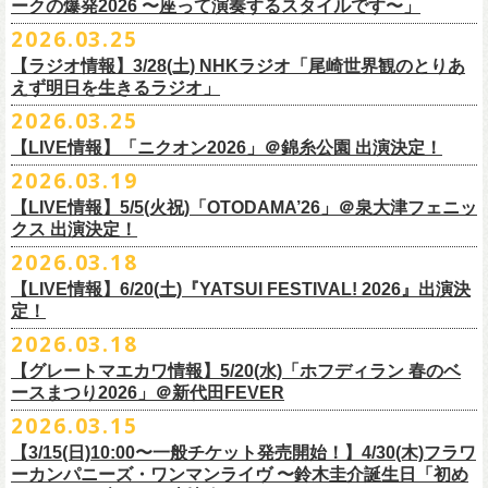
◎「レッツけんこう
タオル
」
ークの爆発2026 〜座って演奏するスタイルです〜」
一般チケット発売日：8月8日(土)
ミ蒸着袋入り(*どれになるかお楽しみスタイル）
☆HP先行：
会場：奄美大島＠ LIVE BOX MA・YASCO
価格：￥1,800 (税込)
2026.03.25
素材 ： 白アクリル , シリコンリング , ステンレス製カニカン
受付期間：4/16(木)12:00〜4/26(日)23:59
出演：フラワーカンパニーズ
カラー：ホワイト
サイズ ： （本体）40×28mm 厚み3mm
受付URL：
https://eplus.jp/jpk-tour26/
【ラジオ情報】3/28(土) NHKラジオ「尾崎世界観のとりあ
サンボマスター夏の東北７か所を廻るツアー「ロックンロール デスティ
オープニングアクトあり：ずぶ濡れブラザーズ
◎「レッツけんこうアンブレラチャーム」（ランダム）
イエローver.
サイズ：82cm × 34cm
えず明日を生きるラジオ」
ネーション in とうほく 「from ふくしま for ふくしま」、7/25(土)石巻、
チケット料金：前売 ¥3,800（税込/全自由席/整理番号付/ドリンク代別途
価格：￥500(税込)
素材：綿100%
◎怒髪天&フラワーカンパニーズ presents 「ジャンピング乾杯TOUR
7/26(日)宮古の2公演にフラワーカンパニーズの出演が決定！
2026.03.25
要）
仕様：チャーム4種（けいくん、まーちゃん、けんちゃん、
こにし）/アル
■3月28日(土)22:05〜22:55 NHKラジオ「尾崎世界観のとりあえず明日を
2026 “オレたち足腰お達者くらぶ”」
久しぶりのサンボマスターとの対バン、どうぞお楽しみに！
一般チケット発売日：6月6日(土)予定
ミ蒸着袋入り(*どれになるかお楽しみスタイル）
【LIVE情報】「ニクオン2026」＠錦糸公園 出演決定！
生きるラジオ」
・9月5日(土) 滋賀U☆STONE 17:00/17:30 （問）清水音泉 06-6357-
問い合わせ：LIVE BOX MA・YASCO
素材 ： 黄色アクリル , シリコンリング , ステンレス製カニカン
◎「レッツけんこうステッカーセット」*6枚組
＊鈴木圭介がゲストとして出演
2026.03.19
3666 (平日12:00〜17:00) info@shimizuonsen.com
◎サンボマスター「ロックンロール デスティネーション in とうほく
サイズ ： （本体）40×28mm 厚み3mm
価格：￥1,000（税込）
https://www.nhk.jp/p/rs/KG9YLK9LWL/
【LIVE情報】5/5(火祝)「OTODAMA’26」＠泉大津フェニッ
・9月6日(日) 伊勢RHYTHM 16:00/16:30 （問）JAILHOUSE 052-936-
「from ふくしま for ふくしま」
◎「グレートマエカワ第57回誕生日会 in 奄美大島」
素材 ： 塩ビ
クス 出演決定！
6041
www.jailhouse.jp
＊石巻公演
日時：2026年9月27日(日) 開場17:00 開演18:00
各サイズ
・9月12日(土) 弘前KEEP THE BEAT 17:00/17:30 （問）ノースロード
2026.03.18
日時：2026年7月25日(土) 開場 17:30 / 開演 18:00
会場：奄美大島＠ ROAD HOUSE ASiVi
けいくん：51×74mm
ミュージック秋田 018-833-7100
会場：宮城・石巻BLUE RESISTANCE
6/21(日)「G-FREAK FACTORY presents “MAD SOUL CONNECTION
出演：フラワーカンパニーズ
【LIVE情報】6/20(土)『YATSUI FESTIVAL! 2026』出演決
まーちゃん：44×70mm
・9月13日(日) 秋田Club SWINDLE 15:30/16:00 （問）ノースロードミュ
出演：サンボマスター、フラワーカンパニーズ
定！
vo.24″」＠前橋DYVER にて、G-FREAK FACTORYとの対バンが決定！
オープニングアクトあり：楠田莉子BAND
けんちゃん：41×64mm
ージック秋田 018-833-7100
チケット料金：
「ARABAKI ROCK FEST.26」4/26(日)MICHINOKU PEACE SESSION
一般発売日に先がけ、4/4(土) 10:00よりオフィシャル先行受付もスター
チケット料金：前売 ¥4,500（税込/整理番号付/ドリンク代別途要）
2026.03.18
こにし：49×66mm
出演：怒髪天、フラワーカンパニーズ
前売 ¥5,500(税込/ドリンク代別）
GTR祭’26ステージに、GUEST GUITARとして竹安堅一の出演が決定しま
ト。どうぞお見逃しなく！
一般チケット発売日：6月6日(土)予定
バンドロゴ：74×45mm
【グレートマエカワ情報】5/20(水)「ホフディラン 春のベ
チケット料金：オールスタンディング ￥6,900（税込/ドリンク代別途
U-22割 ￥4,500(税込/ドリンク代別/身分証持参必須（コピー不可/公演当
した！
問い合わせ：ROAD HOUSE ASiVi
チキパン(CHICKEN PUNKS)：45×90mm
ースまつり2026」＠新代田FEVER
要）※未就学児童入場不可(小学生以上のご入場される方全てにチケット
日提示できない場合は一般価格チケットとの差額分をお支払いいただき
◎「G-FREAK FACTORY presents “MAD SOUL CONNECTION vo.24″」
2026.03.15
必要)
ます)
◎「ARABAKI ROCK FEST.26」
日時：2026年6月21日(日) 開場16:30 / 開演 17:00
一般チケット発売日：6月6日(土)
※１人１枚※未就学児入場不可/小学生以上チケット必要
【3/15(日)10:00〜一般チケット発売開始！】4/30(木)フラワ
日時：4月25日(土) 開場9:30 開演10:30
会場：前橋DYVER
ーカンパニーズ・ワンマンライヴ 〜鈴木圭介誕生日「初め
一般チケット発売日：2026年6月6日(土)
4月26日(日) 開場9:30 開演10:30 ※竹安堅一の出演は4/26(日)
出演：G-FREAK FACTORY、フラワーカンパニーズ