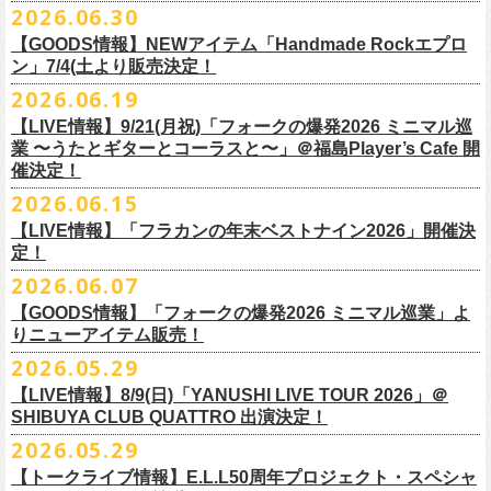
その他詳細：OFFICIAL SITE：
https://www.ishigaki-fes.jp/
2026.06.30
水音泉
☆最速先行受付スタート！
カラー：レッド , ブルー
済チケット
をお持ちの方はそのまま使用可能となります。
2026年
9月2日〜6日に開催される
スマイリー
原島さんのイベント
湯仲間販売所
https://eplus.jp/sf/detail/4579890001-P0030001P0030002?
【GOODS情報】NEWアイテム「Handmade Rockエプロ
素材：綿 100％
「SMILEY’S CONNECTION スマイリー原島 BIRTHDAY FESTIVAL
#いしがき2026
チケットぴあ
ン」7/4(土より販売決定！
P6=001&P1=0402&P59=1&block=true
サイズ：28 × 28 cm
6days ～ ハメチ a-GOGO CARNIVAL!!～」出演決定！
【チケットぴあにてご購入のお客様】
#いしがきミュージックフェスティバル
イープラス
その他詳細：イベントオフィシャルサイト
https://shelter35th.com/
生地：8重ガーゼふきん
2026.06.19
フラワーカンパニーズは
＜
day
２下北沢
CLUB Que
編＞
9月3日(木)下北沢
払戻方法は、
チケットの受取方法や支払方法などにより異なります。
7/4(土)「フォークの爆発2026 〜座って演奏するスタイルです〜」＠倉敷
ローチケ
問い合わせ：HOTSTUFF 050-5211-6077(平日12:00-18:00)
CLUB Queに出演致します。
下記 URL よりどの払戻方法になるのか確認してください。
【LIVE情報】9/21(月祝)「フォークの爆発2026 ミニマル巡
新渓園敬倹堂より、グッズにNEWアイテムが登場！
業 〜うたとギターとコーラスと〜」＠福島Player’s Cafe 開
http://t.pia.jp/guide/refund.
jsp
新たな企画「Handmade Rock」シリーズ第一弾として、初アイテム、エ
・11/1(日)名古屋クラブクアトロ OPEN 15:15 START 16:00 問：
催決定！
<お問合せ> チケットぴあ
http://t.pia.jp/help/
index.jsp
プロンを販売いたします！
JAIL HOUSE
2026.06.15
お料理の時だけでなく、お掃除やDIY作業の時など、いろんなシチュエー
チケットぴあ
【イープラスにてご購入のお客様】
ションでご利用いただけるおすすめアイテムです。
イープラス
【LIVE情報】「フラカンの年末ベストナイン2026」開催決
12/2(水)恵比寿LIQUIDROOMで開催される奥野
真哉さんの祝・還暦イベン
9/22(火祝)富山駅周辺5会場で開催されるサーキットフェス「back on live
払戻方法は、チケットの受取方法や支払方法により異なります。
ぜひチェックしてくださいね！
定！
ローチケ
トにフラワーカンパニーズの出演が決定！
FES 2026 能登半島災害復興支援」にフラワーカンパニーズの出演が決
詳細は下記の払戻方法チャートをご確認ください。
2026.06.07
グレートマエカワ、竹安堅一が参加するうつみようこ＆Yokoloco Bandも
定！
＜公演変更／延期 払戻方法確認チャート＞
＜全公演共通＞
【GOODS情報】「フォークの爆発2026 ミニマル巡業」よ
ハウスバンドとして参加いたします。
チケット完売となっておりました7/11(土)開催「
フォークの爆発2026 〜
出演する会場など詳細は後日発表となります。
払戻方法確認チャート
http://eplus.jp/
refund2/
チケット料金：前売￥5,700(税込/ドリンク代別途要)
りニューアイテム販売！
みんなで盛大にお祝いしましょう♪
座って演奏するスタイルです〜」岐阜・郡上八幡Club Layla 公演につき
質問に答えながらご自身の状況を確認してください。 適切な払戻方法を
※高校生以下は当日¥2,000キャッシュバック（当日年齢を証明できるも
まして、限定枚数となりますが＜立ち見席＞
2026.05.29
の追加販売を行うことが決
どうぞお楽しみに！
ご覧になれます。
の（学生証、保険証など）のご提示が必要となります）
6/8(月)からスタートする「フォークの爆発2026 ミニマル巡業 〜うたとギ
◎奥野真哉 還暦イベント “〜オクピンの笑って︕笑って︕︕ 60歳〜「君
定しました。
【LIVE情報】8/9(日)「YANUSHI LIVE TOUR 2026」＠
e+Q＆A ページ：
https://eplus.jp/qa/
チケット完売となっておりました7/5(日)開催「フォークの爆発2026 〜座
一般チケット発売日：8月8日(土)
ターとコーラスと〜」にて、ラッコシリーズのニューアイテムの販売が
◎「モンキーTシャツ」
はカンレキさ」”
◎「back on live FES」
SHIBUYA CLUB QUATTRO 出演決定！
って演奏するスタイルです〜」兵庫・神戸クラブ月世界 公演につきまし
決定！
価格：￥3,700(税込)
日時：2026年12月2日(水) 開場18:00 / 開演19:00
◎「フォークの爆発2026 〜座って演奏するスタイルです〜」
日程：2026年9月22日(火祝)
て、限定枚数となりますが＜2F立ち見席＞の追加販売を行うことが決定
2026.05.29
【ローソンチケットでご購入で、紙チケットをご選択のお
さらに、完売御礼となった「レッツけんこうアンブレラチャーム」（ラ
ボディ：ビッグシルエット
会場：恵比寿 LIQUIDROOM
7/11(土)岐阜・郡上八幡Club Layla 開場16:30/開演17:00
会場：
しました。
ンダム）がイエローver.で販売再開決定！
客様】
カラー：ホワイト、アシッドブルー、
[NEWカラー！]
サンドベージュ
【トークライブ情報】E.L.L50周年プロジェクト・スペシャ
チケット：
追加チケット＞立ち見席 ￥5,500（税込/ドリンク代別）
・富山MAIRO