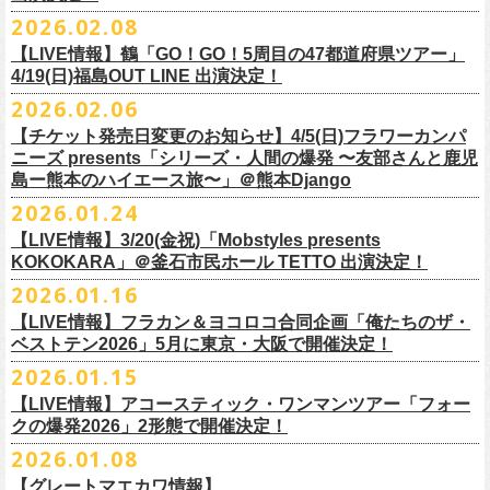
チケット料金：
・宮崎朝子（SHISHAMO）
お肉をたっぷり味わいながら、生の音楽に酔いしれる「ニクオン」
。今
トにて”皆勤風呂ントアクト”として皆さんをお迎えします。
フラカンの出演は6月20日(土)になります。
一般チケット発売日：5月23日(土) 10:00
2026.02.08
日時：2026年4月30日(木) 開場18:15／開園19:00
一般チケット発売日：3月28日(土)
前売 ¥5,500(税込/ドリンク代別）
・山田将司＆菅波栄純（THE BACK HORN）
2026年5月に奈良と岐阜で開催、SCOOBIE DOを迎えお届けするフラワ
【公演詳細】
年もお楽しみください！
どうぞお楽しみに♨️
どうぞお楽しみに！
問い合わせ：JAILHOUSE(052)936-6041 /
https://www.jailhouse.jp/live/
会場：恵比寿
LIQUIDROOM
U-22割 ￥4,500(税込/ドリンク代別/身分証持参必須（コピー不可/公演当
【LIVE情報】鶴「GO！GO！5周目の47都道府県ツアー」
ーカンパニーズが不定期で行なっている２マンライブ企画「シリーズ・
公演タイトル：第11回！ 僕たち、プロ野球大好きミュージシャンです！
オフィシャルホームページ：
https://www.
nikuon.com/top
dragondeluxe2026/
チケット料金：前売り¥5,700(税込/整理番号付/ドリンク代別途要) *記念バ
◎「フォークの爆発2026 ミニマル巡業 〜うたとギターとコーラスと〜」
日提示できない場合は一般価格チケットとの差額分をお支払いいただき
4/19(日)福島OUT LINE 出演決定！
「ホフディラン 春のベースまつり」に今年もグレートマエカワの出演が
人間の爆発」の一般チケット発売が3/8(日)10:00よりスタート！
日時・会場：3月17日（火）新宿ロフトプラスワン
お問い合わせ：ニクオン実行委員会 info＠
nikuon.com
◎「OTODAMA’26」
◎『
YATSUI FESTIVAL! 2026
』
ッヂ付
6/28(日) 札幌musica hall cafe 開場15:30/開演16:00 問：浮雲社中
ます)
決定！
ますます充実のライブを展開している両者によるガチンコ対バン、熱す
2026.02.06
（http://www.loft-prj.co.jp/PLUSONE/）
日時：5月4日(月祝)、5日(火祝) 開場10:00 / 開演11:00
日程：
2026
年
6
月
20
日（土）、
6
月
21
日（日） ※フラワーカンパニーズ
＊フラワーカンパニーズファンクラブ「ヤングフラワーズ」優先販売を
鶴「GO！GO！5周目の47都道府県ツアー」4/19(日)福島OUT LINE 公演
一般チケット発売日：2026年3月15日(日)10:00
チケット料金：4,800円（税込/整理番号付/ドリンク代別）
※１人１枚※未就学児入場不可/小学生以上チケット必要
ぎるステージになること必至！
開場／開演： 18:15／19:00
＊フラワーカンパニーズの出演は5月5日(火祝)のみ
の出演は6/20(土)のみ
【チケット発売日変更のお知らせ】4/5(日)フラワーカンパ
予定しています。次号会報誌にご案内を同
封します
にフラワーカンパニーズの出演が決定！
プレイガイド：
※高校生以下は当日¥2,000キャッシュバック（
当日年齢を証明できるも
一般チケット発売日：2026年6月6日(土)
◎「ホフディラン 春のベースまつり2026」
どうぞお見逃しなく〜
出演ミュージシャン： ※五十音順
会場：大阪・泉大津フェニックス
開場
ニーズ presents「シリーズ・人間の爆発 〜友部さんと鹿児
/
開演（両日）：
11:30
チケットぴあ
の（学生証、保険証など）
のご提示が必要となります）
＊ライブハウス会場限定店頭先行：4/4(土) 12:00〜19:00
日時：2026年5月20日(水) OPEN 18:30 / START 19:00
イノウエアツシ（ニューロティカ／横浜DeNAベイスターズ）、ウエノコ
島ー熊本のハイエース旅〜」＠熊本Django
その他詳細→
https://shimizuonsen.com/otodama/26/
会場
: Spotify O-EAST / Spotify O-WEST / Spotify O-nest 5F / Spotify O-
◎鶴「GO！GO！5周目の47都道府県ツアー」
イープラス
一般チケット発売日：3月28日(土)10:00
・クラブカウンターアクション宮古店頭
会場：新代田FEVER
ウジ（the HIATUS、Radio
nest 6F / Spotify O-Crest
2026.01.24
日時：2026年4月19日(日) 開場15:30 / 開演16:00
ローソンチケット
〒027-0083 岩手県宮古市大通２丁目６－１１
出演：ホフディラン
◎フラワーカンパニーズpresents『シリーズ・
人間の爆発』
Caroline／広島東洋カープ）、オカモト”MOBY”タクヤ (SCOOBIE DO ／
duo MUSIC EXCHANGE /
clubasia / LOFT9 shibuya / WOMBLIVE /
会場：福島OUT LINE
ネクストロード 03-5114-7444（平日14:00〜18:00）
プレイガイドなど詳細はライブページにてご確認くださ
【LIVE情報】3/20(金祝)「Mobstyles presents
6月から開催するフラワーカンパニーズのアコースティック企画の新たな
*
注意事項
ゲストベーシスト：ウエノコウジ（the HIATUS / Radio Caroline)、グレ
MLB解説者)、グレート
shibuya 7thFLOOR
出演：鶴、フラワーカンパニーズ
KOKOKARA」＠釜石市民ホール TETTO 出演決定！
い
https://flowercompanyz.com/live/
試みとなる歌とアコースティックギター一本とコーラスと小
物の楽器な
東北地方在住者のみの先着販売となります
ートマエカワ (フラワーカンパニーズ
) 、junko（打首獄門同好会）、and
・5月30日(土) 開場 16:30 / 開演 17:00
マエカワ（フラワーカンパニーズ／中日ドラゴンズ）、樋口豊
主催
:
やついいちろう
チケット料金：¥4800(税込/オールスタンディング/ドリンク代別途要)
どで構成するライヴ「フォークの爆発2026 ミニマル巡業 〜うたとギター
2026.01.16
１人１枚のみ購入可能
more,,,
会場：奈良NEVER LAND
（BUCK∞TICK／阪神タイガース）
他出演者、チケットなど詳細：以下よりご確認ください
一般チケット発売日：2月21日(土)
とコーラスと〜」の一般チケット発売が3/8(日)10:00よりスタート！
住所記載の身分証確認持参の上、
それぞれのライブハウス店頭にて販売
来場チケット：前売り：¥5,300+1drink 当日：¥5,800+1drink
出演：フラワーカンパニーズ/SCOOBIE DO
【LIVE情報】フラカン＆ヨコロコ合同企画「俺たちのザ・
司会：金光裕史（音楽と人編集部／阪神タイガース）
◎「モンキーTシャツ」
【YATSUI FESTIVAL! 2026 WEB INFORMATION】
問い合わせ：GIPお問合せフォーム→
https://www.gip-web.co.jp/t/info
します
配信チケット：前売り配信視聴券：¥3,000
ベストテン2026」5月に東京・大阪で開催決定！
チケット料金：前売り¥5.200(税込/D別/整理番号付)
6月から開催するフラワーカンパニーズのアコースティック企画の新たな
料金：前売￥4,000 ※税込／要1オーダー（500円以上）
価格：￥3,700(税込)
オフィシャルサイト：
https://yatsui-fes.com
◎「フォークの爆発2026 ミニマル巡業 〜うたとギターとコーラスと〜」
購入は現金のみとなります
当日・アーカイブ配信視聴券：¥3,500
一般チケット発売日：2026年3月8日(日)
試みとなる歌とアコースティックギター一本とコーラスと小
物の楽器な
チケット発売日：2月28日（土）11時〜
2026.01.15
ボディ：ビッグシルエット
オフィシャルX：
https://x.com/YATSUIFES
＊ミニマル巡業とは『
新たな試みとして歌とアコースティックギター一
転売は固く禁止とさせていただきます
＊お得な来場＆配信チケット：前売り：¥7,000+1drink
プレイガイド：
どで構成するライヴ「フォークの爆発2026 ミニマル巡業 〜うたとギター
※購入枚数制限あり／お一人様2枚まで
カラー：ホワイト、アシッドブルー
オフィシャルFacebook：
https://www.facebook.com/YATSUIFES
【LIVE情報】アコースティック・ワンマンツアー「フォー
本とコーラスと小
物の楽器などで構成するライヴ』です
公演当日も身分証を確認させて頂きます（U-22割も同様）
チケット発売：
イープラス
とコーラスと〜」に札幌公演の追加が決定！
※チケットの整理番号順での入場となります。
素材 ： 綿100％
オフィシャルInstagram ：
https://www.instagram.com/yatsuifes/
クの爆発2026」2形態で開催決定！
6/8(月)京都・紫明会館 18:30/19:00 問：SOLE CAFE
当日11:30〜整列開始いたします
ホフディランオフィシャルFC先行(抽選)：3/19(木)
12:00-3/22(日) 23:59
チケットぴあ
販売URL
サイズ：S / M / L / XL
2026.01.08
6/10(水)広島・東広島 西条公会堂 18:30/19:00 問：キャンディープロモ
近隣のご迷惑になるためそれ以前のお並びは禁止とさせていただき
ます
一般発売その他情報は
ローソンチケット Ｌコード：56253
◎「フォークの爆発2026 ミニマル巡業 〜うたとギターとコーラスと〜」
https://eplus.jp/sf/detail/4487570001-P0030001
＜製品サイズ＞
YATSUI FESTIVAL! 2026お問合せ：Spotify O-EAST：03-5458-4681
ーション広島
その他詳細：
https://www.gip-web.co.jp/schedule/detail/8491#13568
特設サイトにて→
https://hoff.jp/e/
bs26/
【グレートマエカワ情報】
問い合わせ：奈良NEVER LAND
http://nara-neverland.
com/pc/info.html
＊ミニマル巡業とは『
新たな試みとして歌とアコースティックギター一