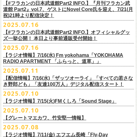
開中のフラカンの楽曲全曲レビュー企画「
フラカンの音楽目録」でボー
ください
◎｢802 Jungle Attack Vol.6 -フラカン武道館壮行会-｣
チケット発売日：9月27日(土)
【#フラカンの日本武道館Part2 INFO.】『月刊フラカン武
【お問い合わせ】
YOKOHAMA
1月17日(土) 長野CLUB JUNK BOX 16:30/17:00
ゲスト：TOSHI-LOW（BRAHMAN）
※上記サイズはあくまでも目安の寸法です
6 夜空の太陽
カル・
北島康雄をプロのライター陣に交じってreviewerに抜擢す
るなど、
https://www.tfm.co.jp/manyuki/
日時：9月2日(火)18:15 OPEN / 18:45 START
道館 Part2』vol.7、ゲストにNovel Core氏を迎え、7/21(月
プレイガイド：
SLUSH-PILE. 03-6451-0554
配信日時：8月24日（日）16:00 START（10分前より準備開始）
1月18日(日) 千葉LOOK 15:30/16:00
https://youtu.be/Z9wrtIqELqE
mc
四星球に対しての信頼度が絶大なフラカンメンバー。
とにかくお互いへ
祝)21時より配信決定！
会場：大阪 GORILLA HALL OSAKA
https://eplus.jp/sf/detail/
4383810001-P0030001
視聴URL：
https://live.nicovideo.
jp/watch/lv348512764
1月24日(土) 高知X-pt. 16:30/17:00
7 馬鹿の最高
の思いが溢れる1時間！
出演：
2025.07.16
＊本ライブの一部はプレミアム会員限定視聴となります。
1月25日(日) 広島SECOND CRUTCH 15:30/16:00
■vol.7
8 最高の夏
フラワーカンパニーズ
＊
全編視聴をご希望のかたはプレミアム会員にご登録（月額790円）をお
【#フラカンの日本武道館Part2 INFO.】オフィシャルグッ
1月27日(火) 四日市CLUB CHAOS 18:30/19:00
ゲスト：Novel Core
9 友達100万人
8月20日(水)21:00よりプレミア配信されます。
Conton Candy
願い致しま
す。
ズ一挙公開！ 本日より事前通販受付開始！
1月31日(土) 札幌近松 16:30/17:00
https://www.youtube.com/watch?
v=I8Zw-h9Anxg
10 ミント
TOSHI-LOW
＊タイムシフト視聴期間：2025年9月7日まで
2月4日(水) 下北沢シェルター 18:30/19:00
2025.07.16
11 ハイエース
開催を約１ヶ月後に控えたフラカンの日本武道館公演のチケットは
絶賛
ヒグチアイ
本番組はプレミアム会員の方ならタイムシフト視聴期間中に何度で
も、
2月14日(土) 大阪バナナホール 16:30/17:00
■vol.8
12 深夜高速
発売中！
【ラジオ情報】7/16(水) Fm yokohama「YOKOHAMA
MC：加藤真樹子（#FM802）
放送終了後に視聴することができます。 一般会員の方の場合は事前予約
2月15日(日) 岡山ペパーランド 15:30/16:00
ゲスト：四星球
mc
RADIO APARTMENT 「ふらっと、道草」」
合わせてお見逃しなく！
チケット発売スタート！
をする事で期間内にタイムシフト視
聴が可能ですが、リアルタイム視聴
2月21日(土) 別府Copper Raven 16:30/17:00
https://www.youtube.com/watch?
v=kVfyzG-tjOs
13 履歴書
2025.07.11
▼詳細はこちら
の際と同様、
全編の視聴にはプレミアム会員への加入が必要になりま
■7/16(水)22:00
～
23:30 Fm yokohama「YOKOHAMA RADIO
2月22日(日) 福岡CB 15:30/16:00
14 感情七号線
https://funky802.com/site/pickup_detail/7941
【配信情報】7/16(水)「ザッツオーライ」「すべての若さな
す。
APARTMENT
「ふらっと、道草」」
2月24日(火) 豊橋Club KNOT 18:30/19:00
15 星のブルペン
＜番組情報＞
き野郎ども」「友達100万人」デジタル配信スタート！
DJ:NakamuraEmi
2月28日(土) 新潟GOLDEN PIGGS BLACK 16:30/17:00
16 日々のあぶく
『月刊フラカン武道館 Part2』
ーーーーーーーーーーーーーーーーーーーーーーーーーーー
2025.07.10
https://www.fmyokohama.co.jp/
program/yra_furatto_michikusa
3月1日(日) 金沢AZ 15:30/16:00
17 虹の雨あがり
■vol.8
「HESOKURI」に収録「ザッツオーライ」「すべての若さなき野郎ど
◎「横浜ストーリー 〜武道館前の一撃〜」
＊鈴木圭介、グレートマエカワ コメントOA
3月7日(土) HEAVEN’S ROCKさいたま新都心 16:30/17:00
mc
【ラジオ情報】7/15(火)FMくしろ「Sound Stage」
7/23(水)よりSpotifyでフラワーカンパニーズのプレイリスト企画がスター
ゲスト：四星球
も」「友達100万人」が、7/16(水)より各音楽サービスにてデジタル配信
日時：8月24日(日)Open 15:30 / Start 16:00
3月14日(土) 仙台darwin 16:30/17:00
18 行ってきまーす
ト！
8月20日(水)21:00〜配信
スタート！
2025.07.10
会場：神奈川・F.A.D YOKOHAMA
■7月15日(金) 19:00〜 FMくしろ「Sound Stage」
19 ラッコ！ラッコ！ラッコ
本番URL：
同日リリースの新曲「ただいま実演中 / ピュアな匂いがチョイナチョイ
https://www.youtube.com/
watch?v=kVfyzG-tjOs
【グレートマエカワ、竹安堅一情報】
会場チケット：完売
＊鈴木圭介、グレートマエカワ コメントOA！
チケット料金：¥5,200(税込/整理番号付/
ドリンク代別途要)
20 人は人
①特設サイト
https://flowercompanyz.mixlist.app/
にて10曲をセレクトし
ナ」と合わせて、プリアドプリセーブが可能です。
※再放送：7月18日(金)15:00〜
2025.07.08
※全公演、高校生以下は当日¥2,000 キャッシュバック(当日年齢を証明で
21 最後にゃなんとかなるだろう
てプレイリストを作成
＊アーカイブ配信中！
ぜひお楽しみください！
きるもの(学生証、
保険証など)のご提示が必要となります)
富山MAIRO 25周年記念ライブにフラワーカンパニーズの出演が決定！
22 白眼充血絶叫楽団
【ラジオ情報】7/11(金) エフエム長崎「Fly-Day
②
#フラカンプレイリスト
をつけてXでシェア
■vol.0 番組スタート直前スペシャル