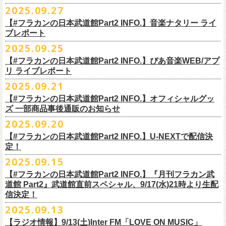
◎ワンマンツアー「フラカンのチョイナチョイナ’25/’26」 ポスター
◎「ゾロ目だョ全員集合!〜フラカン33年、野音99年〜」
2022.9.23 日比
＊＊＊＊＊＊
長州小力
2025.09.27
主催：音楽と人編集部
https://ongakutohito.com/
樋口豊さん59歳の誕生日2日前の開催となる今企画、
会場：新代田LIVE HOUSE FEVER
価格：900円(税込) *送料別
谷野外大音楽堂
まーな
出演は、トークイベントでお馴染みの〈プロ野球大好きミュージシャ
一般チケット発売日：前売 ￥5,500（税込／D代別）※お土産ステッカー
【#フラカンの日本武道館Part2 INFO.】音楽ナタリー ライ
＊サイズ：B2（515mm×728mm）
年末恒例FM802主催のロック大忘年会「FM802 ROCK FESTIVAL RADIO
ン〉たちを中心としたスペシャルバンド（グレートマエカワが参加）、
ブレポート
付き
＊販売期間：2025年10月30日(木)9:00 〜 ※在庫が無くなり次第終了
③12/4(木)配信開始予定
10月25日＠熊本Djangoを皮切りに30箇所31公演を回る全国ワンマンツア
CRAZY 2025」最終日12/29(月)、怒髪天がハウスバンドとなり、一夜限り
2月7日（土）
POLYSICS、そしてフラワーカンパニーズ。
※保護者同伴に限り高校生以下入場可能、当日￥2,
000キャッシュバック
＊2025年11月上旬〜発送予定
2025.09.25
◎ フラワーカンパニーズ「神さまツアー」～年末恒例磔磔2デイズ～ 1
ー「フラカンのチョイナチョイナ’25/’26」の2026年1月〜３月公演分
のスペシャルセッション企画「
FM802＆怒髪天 presents レディクレ歌合
■9月27日(土)公開 音楽ナタリー
◆音楽◆
（当日年齢を証明できるもの（学生証、
保険証等）のご提示が必要）
＊発送方法：宅急便
日目 2023.12.13 京都磔磔
（2/21＠大分公演を除く）
の一般チケットが10月18日(土)より発売スター
【#フラカンの日本武道館Part2 INFO.】ぴあ音楽WEB/アプ
戦」を開催。
＊9/20(土)「フラカンの日本武道館 Part2 〜超・今が旬〜」ライブレポー
矢井田瞳
前売りチケットなど本公演の詳細は、『音楽と人』のWebサイト
チケット発売日：11月15日(土)
リ ライブレポート
◎ フラワーカンパニーズ「神さまツアー」～年末恒例磔磔2デイズ～ 2
ト！
このスペシャルステージに、グレートマエカワがサポートメンバーとし
ト掲載
ホフディランカルテット
（
https://ongakutohito.com/
）にて、10月下旬ごろにお知らせされます。
問い合わせ：LIVE HOUSE FEVER TEL：03-6304-7899
☆ニワトリ堂 ＞
https://flowercompanyzinc.stores.jp/
日目 2023.12.14 京都磔磔
これにて全公演分のチケットが発売となります。
て参加することが決定しました！
2025.09.21
インナージャーニー
http://www.fever-popo.com/
■9月25日(木)公開 ぴあ音楽WEB/アプリ
9/20(土)開催の日本武道館公演を経て、さらに勢いを増してまわるフラカ
｢フラワーカンパニーズ、10年ぶり2度目の日本武道館ワンマンで示した
ポニーテールリボンズ
【#フラカンの日本武道館Part2 INFO.】オフィシャルグッ
どうぞお楽しみに！
＊9/20(土)「フラカンの日本武道館 Part2 〜超・今が旬〜」ライブレポー
■U-NEXT問い合わせ：
https://help.
unext.jp/info-video/detail/
info403b
ンの全国ツアー、
どうぞお楽しみに！
◎「FM802 ROCK FESTIVAL RADIO CRAZY 2025」
転がり続ける“バンドの未来”｣
仮面女子
ズ 一部商品事後通販のお知らせ
＊ファンクラブ優先チケット販売のご案内はファンクラブよりご登録ア
ト掲載
日程：2025年12月29日(月)
https://natalie.mu/music/news/641285
ex.KNU
◎音楽と人＆僕たちプロ野球大好きミュージシャンpresents「神田ナイト
2025.09.20
ドレスにメールでご案内しております
＊大分公演の身、諸事情により10/25(土）からの発売に変更になりました
会場：インテックス大阪
カーニバル」〜樋口豊59th BIRTHDAY LIVE〜
「今のフラカン」の圧倒的な底力 2度目の日本武道館、最高のお祭り騒
【#フラカンの日本武道館Part2 INFO.】U-NEXTで配信決
＊「
FM802＆怒髪天 presents レディクレ歌合戦」
◆お笑いステージ◆
◎「みんなの祭り X’mas SPECIAL」
日時：:2026年1月22日（木）開場/開演: 18:00/19:00（予定）
ぎ【ライブレポート】
定！
◎フラワーカンパニーズ ワンマンツアー「フラカンのチョイナチョイ
[出演]怒髪天 and more!!!!
レイザーラモン
日時：2025年12月23日(火) 開場 17:15 開演 18:00
会場：KANDA SQUARE HALL
https://lp.p.pia.jp/article/news/438272/index.html
2025.09.15
ナ’25/’26」
[Support Member]
ジョイマン
会場：名古屋DIAMOND HALL
出演：樋口豊スペシャルセッション（メンバー：樋口豊、イノウエアツ
2025年
Ba:グレートマエカワ（フラワーカンパニーズ）
【#フラカンの日本武道館Part2 INFO.】『月刊フラカン武
囲碁将棋
出演：
シ、ウエノコウジ、グレートマエカワ、MOBY and more…）
10月25日(土) 熊本Django 16:30/17:00
Key:奥野真哉(ソウル・フラワー・ユニオン)
道館 Part2』武道館直前スペシャル、9/17(水)21時より生配
nobodyKnows＋
フラワーカンパニーズ
10月26日(日) 長崎ホンダ楽器 15:30/16:00
※タイムテーブル、他出演者（ゲストボーカル）など詳細は後日発表と
信決定！
2月8日（日）
中村耕一 (ex. JAYWALK）
POLYSICS
11月3日(月・祝) 渋谷duo MUSIC EXCHANGE 15:15/16:00
なります
2025.09.13
◆音楽◆
OSAKA ROOTS
主催・企画／（株）音楽と人
11月8日(土) 徳島club GRINDHOUSE 16:30/17:00
フラワーカンパニーズ
ET-KING
制作／com agent
【ラジオ情報】9/13(土)Inter FM「LOVE ON MUSIC」
11月9日(日) 米子AZTiC laughs 15:30/16:00