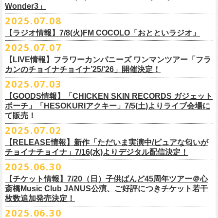
一般チケット発売日：
Wonder3」
③この
#フラカン
キャンペーンポストをリポストしてください
ゲスト：スキマスイッチ
◎7/16(水)デジタルリリース
10/25〜12/22公演＞8月30日(土)
◎「FUNKIST & RED JETS & MAIRO 25th Anniversary LIVE」
encore
2025.07.08
https://www.youtube.com/watch?
＊「ただいま実演中 / ピュアな匂いがチョイナチョイナ」
v=BR4CmNuGCLg&t=28
■7月11日(金) 14:00〜18:45 エフエム長崎「Fly-Day Wonder3」
1/17〜3/14公演＞10月18日(土)
日程：2025年10月5日(日) OPEN 16:00 START 16:25
EN1 涙よりはやく走れ
上記①②③を行って、キャンペーンへの応募が完了。
https://SPACESHOWERFUGA.lnk.
to/tadaima_pure
【ラジオ情報】7/8(火)FM COCOLO「おとといラジオ」
＊鈴木圭介、グレートマエカワ コメントOA！
会場：富山MAIRO
EN2 はぐれ者讃歌
抽選で、合計6名様にスペシャルグッズを
プレゼントいたします！
■vol.1
https://www.fmnagasaki.co.jp/program/wonder3/
2025.07.07
出演：フラワーカンパニーズ、FUNKIST、RED JETS、THE
EN3 真冬の盆踊り
■7月8日(火)18:00〜19:00 FM COCOLO「おとといラジオ」
ゲスト：加藤ひさし、古市コータロー(THE COLLECTORS)
＊「ザッツオーライ」
SANDMA（O.A）
【LIVE情報】フラワーカンパニーズ ワンマンツアー「フラ
＊鈴木圭介、グレートマエカワ コメントOA！
9/20(土)「フラカンの日本武道館 Part2 〜超・今が旬〜」開催に向け、た
https://www.youtube.com/watch?
https://SPACESHOWERFUGA.lnk.
v=kTtAgK2Iq4A&t=2345s
to/thatsallright
カンのチョイナチョイナ’25/’26」開催決定！
チケット料金：前売:¥5000 ※入場時別途ドリンク代¥600要
encore2
https://x.com/ototoi_radio
くさんの人にフラカンの魅力を届けてくださいね！
2025年9月20日(土)開催、フラワーカンパニーズ日本武道館ワンマンライ
プレイガイド：
https://eplus.jp/sf/detail/4369140001
EN4 NUDE CORE ROCK’N’ROLL
2025.07.03
ブ「フラカンの日本武道館 Part2 〜超・今が旬〜」オフィシャルグッズ
■vol.2
＊「すべての若さなき野郎ども」
スペシャルグッズ内容；
を一挙公開！
ゲスト：Hump Back
https://SPACESHOWERFUGA.lnk.
to/subetenowkasanakiyaroudomo
【GOODS情報】「CHICKEN SKIN RECORDS ガジェット
◎世界でひとつだけのフラカンオリジナルTシャツ（「フラカンの日本武
そして、本日より、事前通販受付をスタートいたします。
https://www.youtube.com/watch?
v=6XTayyWwFP0&t=6s
ポーチ」「HESOKURIアクキー」7/5(土)よりライブ会場に
道館 Part2」ライブ写真をプリント・デザインしたTシャツ）：1名様
て販売！
＊「友達100万人」
◎「フラカンの日本武道館 Part2」グッズ サイン入り（何が届くかはお
一部商品は製造に時間を要するため、7/22(火)より生産開始となります。
■vol.3
https://SPACESHOWERFUGA.lnk.
to/tomodachihyakumannin
2025.07.02
フラワーカンパニーズ 新作グッズが登場！
楽しみ）：5名様
それを踏まえ、【7/21(月祝)23:59まで】にご注文いただいた超早期ご購
ゲスト：根本要（スターダスト☆レビュー）
◎うつみようこ＆YOKOLOCO BAND
【RELEASE情報】新作「ただいま実演中/ピュアな匂いが
入対象の方には、確実にお届け＆超早期ご注文特典ステッカー（裏面に
https://www.youtube.com/watch?
v=OMoBtAjSn-w
日時：12/23(火)Open 18:00 / Start 19:00
チョイナチョイナ」7/16(水)よりデジタル配信決定！
充電器やケーブル、モバイルバッテリーなどまとめて持ち運びできる
※キャンペーン参加にはXアカウントが必要となります。
メンバーからのお礼メッセージ入り）をお付けいたします！
会場：京都磔磔
2025.06.30
「CHICKEN SKIN RECORDS ガジェットポーチ」、
※賞品の選択は出来ません。予めご了承ください。
■vol.4：山里亮太（南海キャンディーズ）
フラワーカンパニーズが20枚目のアルバム『正しい哺乳類』
を今年1月に
チケット料金：前売¥5000 / 当日¥5500
7/9(水)に発売する企画アルバム『HESOKURI ～オリジナルアルバム未収
【チケット情報】7/20（日）子供ばんど45周年ツアー＠⼼
7/22(火)以降のご注文＆公演当日ご購入の方にもなるべくお届けできるよ
https://youtube.com/live/_ipE-
Na37yY
リリースしたばかりの中、早くも新曲2曲を制作！
チケット取り扱い：
録集～』発売を記念した「HESOKURIアクキー」、
斎橋Music Club JANUS公演、ご好評につきチケット若干
★応募方法
う製作したいと思いますが、商品によって、場合によっては完売となる
そのタイトルは「ただいま実演中」と「
ピュアな匂いがチョイナチョイ
・磔磔店頭（販売中）
こちらの2種を
7/5(土)フラワーカンパニーズ アコースティック・ワンマ
枚数追加発売決定！
1.キャンペーン公式ページ
https://flowercompanyz.mixlist.app/
にアクセ
可能性がございます。ご希望の方はどうぞお早めにご注文ください！
■vol.5
ナ」。
・7/12(土)10:00〜7/24(木)23:59 イープラスプレオーダー
ンツアー 「フォークの爆発2025～座って演奏するスタイルです～」＠
喜
2025.06.30
スします。
ゲスト：大槻ケンヂ（筋肉少女帯/特撮/オケミス）
出来立てほやほやの今2曲をダブルAサイドシングルとして7/
16(水)にデジ
・8/9〜 一般発売（イープラス）