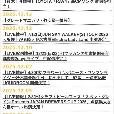
※高校生以下は当日¥2,000キャッシュバック（
当日年齢を証明できるも
ミスター小西(Vo)
当日あらゆる角度から切り取った写真を贅沢にまとめた72ページのフォ
【鈴木圭介情報】TOYOTA「RAV4」新CMソング 歌唱を担
配信日：2025年12月30日(火)正午
の（学生証、保険証など）
のご提示が必要となります）
ザ50回転ズとの対バンツアーが決定！
当！
奥野真哉(Key)
トブックも同梱したスペシャルパッケージ仕様で販売致します。
視聴料：U-NEXT月額会員視聴無料配信URL：
https:
一般チケット発売日：3月8日(日)
「フラカンと行くザ50回転ズの故郷巡りツアー！」と題し、ザ50回転ズ
中森泰弘(G)
2025.12.13
//t.unext.jp/r/flowercompanyz
TOYOTA「RAV4」の新CMソングの歌唱を鈴木圭介が担当
！
のメンバーの故郷、堺、出雲、徳島を２バンドで巡ります！
竹安堅一(G)
フラカンのweb shop「ニワトリ堂」、そして1/31(土)札幌公演よりフラカ
【グレートマエカワ・竹安堅一情報】
2025年12月17日発売とともに新作CMが公開され
ました。
◎「フォークの爆発2026 〜座って演奏するスタイルです〜」
4月4日(土) ,5日(日)に開催される「WALK INN FES! 2026 IN 桜島」にフ
グレートマエカワ(B)
ンのライブ会場にて販売がスタート！
＊以下過去ライブ作品も配信中
ナレーションも担当しております。
2025.12.12
7/4(土)岡山・倉敷新渓園敬倹堂 16:30/17:00 問：キャンディープロモ
ラワーカンパニーズの出演が決定！
一般チケット発売は1月31日。
クハラカズユキ(Dr)
完全生産限定盤のため売り切れ次第販売終了。どうぞお早めに！
『Maximum Top Beat!!』
◎「フラカンの横浜アリーナ -リモートライヴ編- 〜生き続けてる事は最
ぜひチェックしてください！
ーション岡山
どうぞお見逃しなく！
【LIVE情報】7/12(日)JUN SKY WALKER(S) TOUR 2026
フラワーカンパニーズが不定期で行なっている２マンライブ企画「シリ
チケット料金：前売¥5,500(税込/ドリンク代別途要/整理番号付)
3rd Anniversary of Top Beat Club
大のメッセージ！〜」 2020.8.27 横浜アリーナ *無観客配信ライブ
7/5(日)兵庫・神戸クラブ月世界 15:30/16:00 問：清水音泉
＜狼煙上がる時＞＠名古屋Ellectric Lady Land 出演決定！
◎「WALK INN FES! 2026 IN 桜島」
ーズ・人間の爆発」、SCOOBIE Dを迎え、2026年5月に奈良と岐阜での
チケット発売日：2/11(水・祝)
商品詳細：
うつみようこ＆Yokoloco Band “ワンマン！”
◎「ゾロ目だョ全員集合!〜フラカン33年、野音99年〜」
2022.9.23 日比
7/11(土)岐阜・郡上八幡Club Layla 16:30/17:00 問：クラブレイラ
日付：4月4日(土) ,5日(日) ※日割り発表は後日となります
◎「フラカンと行くザ50回転ズの故郷巡りツアー！」
開催が決定！
問い合わせ：十三GABU
LIVE Blu-ray+CD『フラカンの日本武道館 Part2 ～超・今が旬～』
2025.12.10
【公演日】2026/2/5 (木)
3月26日(木)＠KT ZEPP YOKOHAMAで開催される「PON pre WALK
谷野外大音楽堂
7/19(日)東京・有楽町I’M A SHOW 15:15/16:00 問：ネクストロード
会場：南栄リース桜島広場(桜島多目的広場野外ステージ)
日時：2026年4月9日(木) 18:30 OPEN / 19:00 START
内容：Blu-ray+2CD+LIVE PHOTO BOOK(72p） *三方背BOX仕様
【会場】荻窪 TOP BEAT CLUB
THIS WAY〜12年目でも終わらない青春の歌〜」にフラワーカンパニーズ
【LIVE配信情報】12/21(日)22(月)フラカンの年末恒例＠京
◎ フラワーカンパニーズ「神さまツアー」～年末恒例磔磔2デイズ～ 1
8/1(土)福岡・門司BRICK HALL 16:30/17:00 問：ブリックホール
出演：
会場：大阪・堺ファンダンゴ
2025年もお互いに充実のライブを展開してきた両者によるガチンコ対バ
◎フラカン＆ヨコロコ合同企画「俺たちのザ・ベストテン2026」東京編
価格：¥11,000(税込)
【開場/開演】19:00 / 19:30
の出演が決定しました！
都磔磔2daysライブ、生配信決定！
日目 2023.12.13 京都磔磔
8/2(日)福岡・門司BRICK HALL 15:30/16:00 問：ブリックホール
ーゲストアーティスト
出演：フラワーカンパニーズ、ザ50回転ズ
ン、熱すぎるステージになること必至！
【昭和の歌番組を代表する『ザ・ベストテン』のトリビュートLIVE。
発売日：2026年1月30日
【出演】うつみようこ＆Yokoloco Band
本日よりチケット最速先行受付も開始！
2025.12.07
2026年4月18日(土)岩手県二戸市九戸城跡で開催される、結成10周年を迎
◎ フラワーカンパニーズ「神さまツアー」～年末恒例磔磔2デイズ～ 2
チケット料金：5,500円（税込/整理番号付/ドリンク代別）
HEY-SMITH / RHYMESTER / バックドロップシンデレラ / KALMA / 打首
チケット料金：前売り 5,000円(ドリンク代別途)
一般チケット発売は3月8日。
数々の昭和歌謡のカヴァーだけの一夜】
販売場所：フラワーカンパニーズweb shop「ニワトリ堂」
【前売】5,000円 (+1D）
お見逃しなく〜
えるSaToMansion主催のイベント【南部事変 2026】にフラワーカンパニ
日目 2023.12.14 京都磔磔
【LIVE情報】4/30(木)フラワーカンパニーズ・ワンマンラ
※7/4＠倉敷はドリンク代なし、7/19＠東京は全席指定
獄門同好会 / 友部正人 / bacho / THE BOYS&GIRLS
※整理番号あり
どうぞお見逃しなく！
日時：5/19(火)開場18:30／開演19:00
（https://flowercompanyzinc.stores.jp/）、フラワーカンパニーズ ライブ
【当日】5,500円 (+1D）
ーズの出演が決定しました！
イヴ 〜鈴木圭介誕生日「初めまして、57歳」〜＠恵比寿
※高校生以下は当日¥2,000キャッシュバック（
当日年齢を証明できるも
/ SOIL&”PIMP”SESSIONS / フラワーカンパニーズ / SIX LOUNGE / THE
※小学生以上有料、未就学児童入場不可
会場：東京・荻窪TOP BEAT CLUB
会場
【発売場所】イープラス／Peatix
◎「PON pre WALK THIS WAY〜12年目でも終わらない青春の歌〜」
LIQUIDROOM 開催決定！
■U-NEXT問い合わせ：
https://help.
unext.jp/info-video/detail/
info403b
の（学生証、保険証など）
のご提示が必要となります）
FOREVER YOUNG / ENTH / Hump Back / The Birthday (クハラカズユ
チケット発売：2026年1月31日(土)午前10時～
◎フラワーカンパニーズpresents『シリーズ・
人間の爆発』
出演：
※完全生産限定盤のため、生産分完売次第販売終了
【一般発売日】12/13 10:00〜
日時：2026年3月26日(木) 開場17:30 / 開演18:30
◎SaToMansion 10th anniversary festival【南部事変 2026】
2025.12.05
一般チケット発売日：3月28日(土)
キ, ヒライハルキ, フジイケンジ)
イープラス
https://eplus.jp/sf/detail/
4450790001-P0030001
日時：5月30日(土) 開場 16:30 / 開演 17:00
真城めぐみ(Vo)
【イープラス URL】
https://eplus.jp/sf/detail/4450650001-P0030001
会場：KT ZEPP YOKOHAMA
▼CM 概要
日時：2026年4月18日(土) 開城 10:00 / 閉城 17:30 予定
ー鹿児島アーティスト
会場：奈良NEVER LAND
うつみようこ(Vo)
【LIVE情報】2/8(日)クラフトビールフェス「スペントグレ
【Peatix URL】
https://peatix.com/event/4740570
出演：Hump Back/四星球/フラワーカンパニーズ … and more!!
TOYOTA RAV4「LOVE FOREVER」篇
会場：岩手県二戸市九戸城跡
https://www.city.ninohe.lg.jp/info/335
人性補欠 / Tonto / その日暮らし / 花想い / Noisy Laf / 椿井紗代 / Wiθ /
日時：2026年4月11日(土) 16:30 OPEN / 17:00 START
出演：フラワーカンパニーズ/SCOOBIE DO
鈴木圭介(Vo)
イン Presents JAPAN BREWERS CUP 2026」＠横浜大さ
【入場順】1.イープラス 2.Peatix
チケット料金：¥5,0OO(1F立ち見)¥6,0OO 1Drink別(2F指定席)
＊TOYOTA「RAV4」オフィシャルサイト：
https:/
/toyota.jp/rav4/
その他詳細：SaToMansion 公式サイト：
https://satomansion.com/
Poly lism / DJ Msize /ともそだちBAND / +オーディショングランプリ
ん橋ホール 出演決定！
会場：島根・出雲アポロ
チケット料金：前売り¥5.200(税込/D別/整理番号付)
ミスター小西(Vo)
2026年2月 「初恋の嵐 西山達郎生誕祭～初恋の嵐 カモンアゲイン!2026
【問】TOP BEAT CLUB 03-6913-5433 info@topbeatclub.com
※1Drink別
竹原ピストルさん（バンド編成）との対バンライブが決定！
ーー
出演：フラワーカンパニーズ、ザ50回転ズ
一般チケット発売日：2026年3月8日(日)
奥野真哉(Key)
～」開催ゲストボーカルとして、