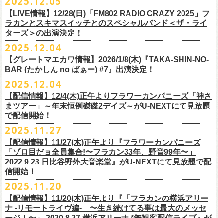
2025.12.05
※入場制限:4歳以上チケット必要
■チケット先行発売
チケット料金：前売り 5,000円(ドリンク代別途)
問い合わせ：奈良NEVER LAND
http://nara-neverland.
com/pc/info.html
中森泰弘(G)
鈴木圭介に出演が決定！
※チケット整理番号付き
【LIVE情報】12/28(日)「FM802 RADIO CRAZY 2025」フ
◎竹原
ピストル“
竹原
ピストルとフラワーカンパニーズのツーマンライブ”
・イープラス 12/29 12:00~
※整理番号あり
竹安堅一(G)
＊チケット最速先行受付：2026年12月22日(月)20:00〜
ラカンとスキマスイッチとのスペシャルバンド＜ザ・ライ
日時：2026年2月18日（水）OPEN 18:15/START 19:00
・WALK INN STUDIO！099-296-9888
※小学生以上有料、未就学児童入場不可
日時：5月31日(日) 開場 15:30 / 開演 16:00
グレートマエカワ(B)
◎「初恋の嵐 西山達郎生誕祭～初恋の嵐 カモンアゲイン!2026～」
ターズ＞の出演決定！
https://eplus.jp/pon-walkthisway/
会場：渋谷duo MUSIC EXCHANGE
・CAPARVOプレガイド 099-227-0337
チケット発売：2026年1月31日(土)午前10時～
会場：岐阜柳ヶ瀬ANTS
クハラカズユキ(Dr)
日時：2026年2月11日（祝）17:00開場 / 17:30開演
2025.12.04
出演：
竹原
ピストル、フラワーカンパニーズ
・イープラス
https://eplus.jp/sf/
detail/4450820001-P0030001
出演フラワーカンパニーズ/SCOOBIE DO
チケット料金：前売¥5,500(税込/ドリンク代別途要/整理番号付)
会場：東京新代田FEVER
問合せ：HOT STUFF PROMOTION 03-5720-9999(平日12:00〜18:00)
竹原ピストルBand Member：
【グレートマエカワ情報】2026/1/8(木)『TAKA-SHIN-NO-
その他詳細：オフィシャルホームページ
・出雲アポロ店頭
チケット料金：前売り¥5.200(税込/D別/整理番号付)
チケット発売日：2/11(水・祝)
出演：初恋の嵐
G・外園一馬
BAR (たかしん no ばぁー) #7』出演決定！
http://ongaku-heiya.com/
walkinnfes/
一般チケット発売日：2026年3月8日(日)
問い合わせ：TOP BEAT CLUB
【ゲストミュージシャン】
B・佐藤慎之介
2025.12.04
日時：2026年4月12日(日) 15:30 OPEN / 16:00 START
問い合わせ：柳ヶ瀬アンツ
http://www.
ants69.com/information.html
guitar : 木暮晋也（Hicksville）/玉川裕高 key : 高野勲
MR.PAN (THE NEATBEATS) と奥野真哉 (SOUL FLOWER UNION)がホス
Dr・伊藤哲平
オフィシャルSNS
会場：徳島GRINDHOUSE
【ゲストボーカル】
【配信情報】12/4(木)正午よりフラワーカンパニーズ「神さ
トを務める大人気BAR、『TAKA-SHIN-NO-BAR (たかしん no ばぁー)』
Key・斎藤渉
・X：@WalkInnFes
出演：フラワーカンパニーズ、ザ50回転ズ
鈴木圭介（フラワーカンパニーズ）
まツアー」～年末恒例磔磔2デイズ～がU-NEXTにて見放題
が次回は新春1月にオープン！お客様(ゲスト)を迎えてたっぷりと根掘り
2026年2月6日(金)～8日(日)
に横浜大さん橋ホールで開催する日本最大の
チケット料金：スタンディング¥6,600（整理番号付き、税込、
ドリンク
・Instagram：walkinnfes
チケット料金：前売り 5,000円(ドリンク代別途)
で配信開始！
安部コウセイ（HINTO,スパルタローカルズ）
葉掘り、口外無用の大爆笑トークをお届けする名トークイベント！
クラフト
ビールフェス
【スペントグレイン Presents JAPAN BREWERS
別）
※整理番号あり
岩崎慧（セカイイチ）
2025.11.27
(ゲストを迎えての想い出ソング・セッション・コーナーもあり！？)
CUP 2026】にフラワーカンパニーズの出演が決定！
一般発売日：未定
※小学生以上有料、未就学児童入場不可
チケット料金：6500円+D代
こちらのイベントにグレートマエカワが出演致します。
フラカンの出演は2/8(日)のみとなります。
【配信情報】11/27(木)正午より『フラワーカンパニーズ
問合せ：SOGO TOKYO ☏03-3405-9999 (月-土 12:00～13:00 / 16:00～
チケット発売：2026年1月31日(土)午前10時～
チケット発売日：12/20（土） 正午（12時）
「ゾロ目だョ全員集合!〜フラカン33年、野音99年〜」
19:00 ※日曜・祝日を除く)
イープラス
https://eplus.jp/sf/detail/
4450640001-P0030001
チケット受付url：
https://t.livepocket.jp/e/cimv1
2022.9.23 日比谷野外大音楽堂』がU-NEXTにて見放題で配
『TAKA-SHIN-NO-BAR (たかしん no ばぁー) #7』
どうぞお楽しみに！
信開始！
新春初笑い！今年も(は)良い年 2026！
【日程】2026/1/8 (木)
■スペントグレイン Presents JAPAN BREWERS CUP 2026
2025.11.20
年末恒例FM802主催のロック大忘年会「FM802 ROCK FESTIVAL RADIO
【会場】荻窪 TOP BEAT CLUB
開催日時：2026年2月6日（金）～8日（日） ＊フラワーカンパニーズの
CRAZY 2025」の「LIVE HOUSE Antenna -BEYOND ZERO Garage-」に
【配信情報】11/20(木)正午より『「フラカンの横浜アリー
【開場／開演】19:00／19:30
出演は2/8(日)
フラワーカンパニーズとスキマスイッチによるスペシャルバンド＜ザ・
ナ -リモートライヴ編- 〜生き続けてる事は最大のメッセ
【前売】￥4000 (+2D)
開催地：横浜大さん橋ホール（〒231-0002 神奈川県横浜市中区海岸通1-
ライターズ＞が登場！
ージ！〜」 2020.8.27 横浜アリーナ *無観客配信ライブ』が