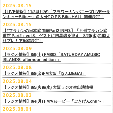
本番を3日後に控えた４人でのお喋り、どうぞお楽しみに！
が響き渡った。“星のブルペン”での、夜空から降り注ぐ星の光のような照
2025.08.15
■8月24日(日) 7:00～10:00 TOKAI RADIO（FM929）『Morning
明演出も忘れがたい。
【LIVE情報】11/24(月祝)「フラワーカンパニーズLIVE〜サ
Delight』
◎「フラカンの日本武道館 Part2 オフィシャルガチャ」
武道館公演チケットは、9/19(金)
まで各プレイガイドにて前売チケット発
もちろん“深夜高速”や“感情七号線”、“馬鹿の最高”“真冬の盆踊り”といっ
ンキューBitts〜」＠大分T.O.P.S Bitts HALL 開催決定！
＊グレートマエカワ インタビューOA
1回：500円(税込)
売中！
た、それ以前発表の名曲たちも会場を盛り上げる。「久々の曲を」とい
2025.08.15
https://www.tokairadio.co.jp/program/md/
全16種類
また、フラカン武道館応援企画として四星球とPIGGSが出演、
9/18(木)高
う紹介と共に、1998年発表のアルバム『マンモスフラワー』の最後に収
BRAHMAN ｢tour viraha 2026｣の
※フィギュア・チェキ・トートの引換券が出た時は、当日中にお引
【#フラカンの日本武道館Part2 INFO.】『月刊フラカン武
き換
円寺HIGHで開催される「SET YOU FREE〜VS SERIES」にグレートマ
録された“虹の雨あがり”が始まった瞬間には、観客たちからどよめきにも
3月22日(日) 愛知 名古屋ReNY limited公演にフラワーカンパニーズの出演
道館 Part2』vol.8、ゲストに四星球を迎え、8/20(水)21時よ
えください。
エカワがDJで出演決定！
フラカン武道館チケットの最後の手売り販売も
似た歓声が上がった。＜いつまでもそう どこまでもそう これからも
が決定しました！
りプレミア配信決定！
【 フィギュア 】4体セット , 高さ:最大8cm
実施！
きっとそうさ／うまくいく事もあって うまくいかない事はないのさ＞
【 チェキ 】1枚
2025.08.09
――そう歌う“虹の雨あがり”を今、武道館で歌いたいと思ったバンドの心
◎BRAHMAN ｢tour viraha 2026｣
【 トート 】高さ35 × 底幅39 × マチ10 cm , 素材:綿100% キャンパス
合わせてお見逃しなく！
が、とても強くて、優しくて、頼もしい。
日時：3月22日(日) 17:00open 18:00start
【ラジオ情報】8/9(土) FM802「SATURDAY AMUSIC
【 アクリルキーホルダー 】本体部分:最大 縦56 × 横30 × 厚さ3 mm
個人的にこの日のハイライトは、本編の終盤で披露された“最後にゃなん
ISLANDS -afternoon edition-」
会場：愛知 名古屋ReNY limited
【 マスキングテープ 】テープ幅30mm , 5m巻き , 材質:紙
＜番組情報＞
とかなるだろう”だった。2017年発表のアルバム『ROLL ON 48』に収録
出演：BRAHMAN,、フラワーカンパニーズ
2025.08.08
■8月9日(土) 12:00〜18:00 FM802「SATURDAY AMUSIC ISLANDS -
【 フォンタブ 】本体部分:55 × 55 mm , 材質:ポリエステル+TPU強化布 ,
『月刊フラカン武道館 Part2』武道館直前スペシャル
された楽曲。このアルバムは前回の武道館公演のあとにリリースされた
チケット料金：3500円(税込/ドリンク代別途要)
【ラジオ情報】8/8(金)FM大阪「なんMEGA!」
afternoon edition-」
金属Dカン
9月17日(水)21:00〜生配信
最初のアルバムであり、そして、このアルバムから再びフラカンは自主
一般チケット発売日：10月4日(土) 10:00
＊グレートマエカワ コメントOA（グレートマエカワの勝手にtop3 / 13〜
2025.08.04
【 缶バッジセット 】2個組 , 直径32mm
本番URL：
https://www.youtube.com/live/ND1cdsaWaZI
レーベルでの活動に戻った。そんな時期に歌われた＜最後の最後の最後
問い合わせ：ジェイルハウス 052-936-6041 www.jailhouse.jp
■8月8日(金) 12:00〜15:00 FM大阪「なんMEGA!」
14時台）
10月25日＠熊本Djangoを皮切りに30箇所31公演を回る全国ワンマンツア
には 絶対なんとかなるんだぜ＞というフレーズは、この2025年の武道
【ラジオ情報】8/5(火)6(水) 大阪ラジオ生出演情報
＊グレートマエカワ インタビューOA
https://funky802.com/saipm/
ー「フラカンのチョイナチョイナ’25/’26」の10月〜12月公演分の一般チ
＊アーカイブ配信中！
館の観客席にいる僕にとって、未来への希望のメッセージのように響い
https://www.fmosaka.net/_sites/16782390
2025.08.03
■8月5日(火)15:00〜18:00 FM COCOLO「MARK’E MUSIC MODE」
ケットが8月30日(土)より発売スタート！
■vol.0 番組スタート直前スペシャル
た。「絶対になんとかなる」――そう歌うロックバンドが、武道館のス
【ラジオ情報】8/4(月) FMちゅーピー「ごきげんchu〜」
＊オクノマサヒコ（オクノシンヤ／グレートマエカワ） 生出演(16:00台
ゲスト：スキマスイッチ
テージで、とても人間くさく、それでいて光に照らされながらロックを
出演予定）
2025.08.01
9/20(土)開催の日本武道館公演を経て、さらに勢いを増してまわるフラカ
https://www.youtube.com/watch?
v=BR4CmNuGCLg&t=28
演奏している。これって、シンプルに奇跡じゃないか。
■8月4日(月)14:00〜17:00 FMちゅーピー「ごきげんchu〜」