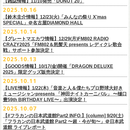
FILL BREWING
ーー過去ライブ映像配信スケジュール予定ーー
【雑誌情報】11/10発売「DONUT 20」
※購入枚数制限あり／お一人様2枚まで
受付
URL
：
https://l-tike.com/su-
xing-cyu/
予約開始：2025年11月16日(日)12:00〜
＊9/20(土)「フラカンの日本武道館 Part2 〜超・今が旬〜」ライブレポー
し2DAYSの2023年の映像も配信されること
が決定！
◎「フラカンの横浜アリーナ -リモートライヴ編- 〜生き続けてる事は最
▼視聴はこちら
みぞのくち醸造所
＊11/27(木)配信開始予定
※チケットの整理番号順での入場となります。
予約方法：Livepocketで受付
https://t.livepocket.jp/e/2q1m4
ト掲載
2025.10.16
武道館ライブ配信に先駆け、順次公開される予定です。
■11月10日(月)発売 「DONUT 20」
大のメッセージ！〜」
https://video.unext.jp/browse/feature/FET0012549
YOUNG MASTER（ドリンクアッパーズ）
◎「ゾロ目だョ全員集合!〜フラカン33年、野音99年〜」2022.9.23 日比
販売URL
https://skream.jp/livereport/2025/10/flower_companyz.php
【鈴木圭介情報】12/23(火)「みんなの祭り X’mas
＊グレートマエカワインタビュー掲載
https://video.unext.jp/browse/feature/FET0012549
横浜ビール
谷野外大音楽堂
https://eplus.jp/sf/detail/4428590001-P0030001
SPECIAL」＠名古屋DIAMOND HALL
どうぞお楽しみに！
【グレートマエカワ（フラワーカンパニーズ）「ロックンロールが降っ
ほか過去ライブ映像２作品も配信中！
横浜ベイブルーイング
2025.10.14
てきた日」】
＊12/4(木)配信開始予定
Riip Beer他（Ever Green Imports）
＊12/4(木)配信開始予定
注意事項
＊U-NEXT独占ライブ配信詳細
人生を変えた1枚のレコードについて訊く「ロックンロールが降ってきた
◎ フラワーカンパニーズ「神さまツアー」～年末恒例磔磔2デイズ～ 1
＊11/20(木)より配信中
【グレートマエカワ情報】12/29(月)FM802 RADIO
Y.MARKET BREWING
◎ フラワーカンパニーズ「神さまツアー」～年末恒例磔磔2デイズ～ 1
※営利目的のチケットの転売は固くお断り致します。転売チケットは入
◎フラワーカンパニーズ「フラカンの日本武道館 Part2 〜超・今が
日」に、先ごろ、二度目の日本武道館公演を成功させたフラワーカンパ
日目 2023.12.13 京都磔磔
◎「フラカンの横浜アリーナ -リモートライヴ編- 〜生き続けてる事は最
CRAZY2025「FM802＆怒髪天 presents レディクレ歌合
US BREWERY（近日発表！）
日目 2023.12.13 京都磔磔
場をお断りする場合もあ
旬〜」
ニーズのグレートマエカワが登場。自身の音楽人生とフラワーカンパニ
◎ フラワーカンパニーズ「神さまツアー」～年末恒例磔磔2デイズ～ 2
戦」サポート参加決定！
大のメッセージ！〜」
US BREWERY（近日発表！）
◎ フラワーカンパニーズ「神さまツアー」～年末恒例磔磔2デイズ～ 2
りますのでご注意ください。
年末恒例となっている大晦日ライブ「ヤングナイター」改め、「ヤング
配信日：2025年12月5日(金)19:00〜 ※見逃し配信あり
ーズの現在地を語る。
日目 2023.12.14 京都磔磔
＊11/27(木)より配信中
2025.10.13
US BREWERY（近日発表！）
日目 2023.12.14 京都磔磔
※撮影・録音・録画などは禁止とさせていただきます。また開場時のご
デーゲーム’25」の開催が決定！
視聴料：U-NEXT月額会員視聴無料配信URL：
https:
https://donutroll.tokyo/wd/20251110_donut20/
◎『フラワーカンパニーズ「ゾロ目だョ全員集合!〜フラカン33年、野音
自分の席以外の席取りは
【GOODS情報】10/17(金)開催「DRAGON DELUXE
//t.unext.jp/r/flowercompanyz
99年〜」2022.9.23 日比谷野外大音楽堂』
出演アーティスト：
ご遠慮ください。
2025」限定グッズ販売決定！
12月31日(水)＠新代田LIVE HOUSE FEVERにて、今年は14:00からライ
アホマイルド坂本（MC）
※飲食を伴うイベントのため、公演当日、体調不良や発熱症状のある方
ブスタート！
2025.10.11
＊U-NEXT過去ライブ作品配信詳細
10月17日(金)＠名古屋DIAMOND HALLにて開催するフラワーカンパニー
は、来場をご遠慮いただ
年越しのライブ配信はございません。
※配信開始日は変更になる場合があります
【LIVE情報】1/22(木)「音楽と人＆僕たちプロ野球大好き
＊＊＊＊＊＊
ズ presents 「DRAGON DELUXE 2025〜特別編〜」【俺たちのザ・ベス
2月6日（金）
きますようお願いいたします。
チケットの発売日は11月15日(土)。
10月25日(土)よりスタートしたフラワーカンパニーズ ワンマンツアー
ミュージシャンpresents 「神田ナイトカーニバル」 〜樋口
ーーー12/5(金)19:00〜U-NEXTにて独占ライブ配信開始！ーーー
トテンPart2】
◆音楽◆
※ミュージシャンによるトークイベントですが、音楽の話は一切いたし
「フラカンのチョイナチョイナ’25/’26」 ポスターをニワトリ堂にて限定
豊59th BIRTHDAY LIVE〜」出演決定！
①11/20(木)配信開始予定
◎フラワーカンパニーズ「フラカンの日本武道館 Part2 〜超・今が
の限定グッズとして、アクリルキーホルダーの販売が決定！
bird
ませんのでご了承くださ
今年も充実のライブ・
ツアー活動を行なってきたフラカンの2025年のラ
販売致します。
◎「フラカンの横浜アリーナ -リモートライヴ編- 〜生き続けてる事は最
2025.10.07
旬〜」
当日会場にて販売いたします。
THE LOCAL PINTS
い。
『音楽と人』で好評連載中のBUCK∞TICKのベーシスト・樋口豊のコラム
イブ納めとな
る今公演、どうぞお楽しみください！
10月30日(木)9:00〜販売開始となります。
大のメッセージ！〜」 2020.8.27 横浜アリーナ *無観客配信ライブ
配信日：2025年12月5日(金)19:00〜 ※見逃し配信あり
【#フラカンの日本武道館Part2 INFO.】[column] 9/20(土)
「タイガース、今年も優勝だ!!」から派生したトークイベント〈僕たち、
＊数に限りがございます。
視聴料：U-NEXT月額会員視聴無料
「フラカンの日本武道館 Part2 〜超・今が旬〜」＠日本武
◆お笑いステージ◆
公演に関するお問い合わせ LOFT9 Shibuya
プロ野球大好きミュージシャンです！〉presentsによるライヴの開催が決
◎フラワーカンパニーズ大晦日ライブ「ヤングデーゲーム’25」
②11/27(木)配信開始予定
配信URL：
https:
//t.unext.jp/r/flowercompanyz
道館 ライブレポート
レギュラー
https://www.loft-prj.co.jp/schedule/loft9/contact
定！
日時：12月31日（水）OPEN 13:30/ START 14:00