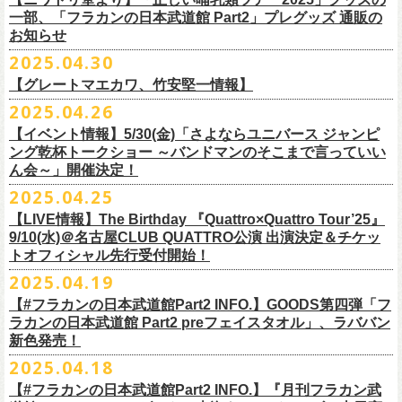
テッカー（サポーター限定カラー）を差し上げます！
楽曲の歌詞に着目し、
気鋭のイラストレーターが自らのフィルターを通
問い合わせ：ノースロードミュージック仙台
※ご購入はおひとり様1枚までとさせていただきます。
M ： 身丈64cm / 身幅57cm / 裄丈84cm
一部、「フラカンの日本武道館 Part2」プレグッズ 通販の
Key. SJ（GAG）
[三宅伸治(vo.g)/石塚英彦(vo)/グレートマエカワ(b)/石塚幸作(ds)]
◎フラワーカンパニーズ presents 「DRAGON DELUXE 2025〜特別
して、
その世界観を絵本として再構築するプロジェクト、”歌詞（うた）
お知らせ
※ご購入されたご本人様のみご参加可能になります。分配や譲渡はでき
L ： 身丈68cm / 身幅62cm / 裄丈87cm
Dr. 南條庄助（すゑひろがりず）
GSK /GUEST Vo:石塚くるみ[pèyang(vo.b)ポトフ(g)アルパカ(ds)]
================================================
編〜」【俺たちのザ・ベストテンPart2】
＊フラカンの日本武道館Part2 ステッカー（サポーター限定カラー：ゴー
の本棚”。
・7月6日(日)
ませんので、予めご了承ください。
XL ： 身丈71cm / 身幅68cm / 裄丈90cm
料金：前売5,000円 当日：5,800円（税込/ドリンク代700円別途要）
【時間(全日共通)】
2025.04.30
日時：10月17日(金) Open 18:15 / Start 19:00
ルド
）
いつもニワトリ堂をご利用いただき有難うございます。
その第４弾としてフラワーカンパニーズ「深夜高速」
の絵本化が決定！
会場：東京・江東区文化センターホール
※本受付は先着順となります。規定枚数に達し次第、受付を終了いたし
※上記サイズはあくまでも目安の寸法です
一般発売：6月8日（日）10:00
OPEN 18:30 /START19:30
文・天野史彬
会場：名古屋DIAMOND HALL
【グレートマエカワ、竹安堅一情報】
時間：Open 16:00 / Start 16:30
ます。
プレイガイド：FANYチケット https://yoshimoto.funity.jp/
【チケット】
出演：
「正しい哺乳類ツアー2025」グッズの一部、並びに「フラカンの日本武
2025.04.26
「SET YOU FREE〜VS SERIES」フラカン武道館応援企画として、札幌
今回の絵本化に際し、鈴木圭介からのリクエストで、
北野武の著書『浅
チケット料金：前売 ¥5,500（税込／全席指定）
※本受付はローソンチケットのシステムを使用しています。
問い合わせ：Fanyチケット 0570-550-100（10時～19時／年中無休）
[1日券] 予約￥5,000/当日￥5,500
2025年5月11日、フラワーカンパニーズが今年1月から全国を回ったツア
フラワーカンパニーズ
道館 Part2」プレグッズをニワトリ堂 2nd STOREにて5/3(土)12:00より取
KLUB COUNTER ACTIONにてPIGGSとの対バンが決定！
草迄』
の表紙などを手掛けたイラストレーターの丹下京子さんが作画を
【イベント情報】5/30(金)「さよならユニバース ジャンピ
一般チケット発売日：5月25日(日)
※本受付にてご購入の際、対象商品の代金とは別に、チケット1枚につき
＝＝＝＝＝＝＝＝＝＝＝＝＝＝
[4日間通し券]￥17,000
ー「正しい哺乳類ツアー2025」の追加公演となる高崎CLUB Jammer’s公
うつみようこ(vo)
り扱いスタート！
担当。
ング乾杯トークショー ～バンドマンのそこまで言っていい
プレイガイド：
ローソンチケットの規定の手数料（システム利用料：330円(税込み)/枚、
※いずれもドリンク代別途要
演が開催された。追加公演の場所がなぜ群馬県・高崎なのかと言えば、
真城めぐみ(vo)
「正しい哺乳類ツアー2025」グッズについては、2025/05/03 12:00 〜
ん会～」開催決定！
◎「SET YOU FREE〜VS SERIES」
楽曲のもつ世界観を繊細に、
豊かに表現した作品に仕上がっています！
イープラス
電子チケット利用料：110円(税込み)/枚）がかかります。
◎フラワーカンパニーズ ワンマンツアー「フラカンのチョイナチョイ
※入場整理番号あり
今年1月にリリースされたアルバム『正しい哺乳類』のレコーディングが
中森泰弘(g)
2025/05/11 23:59までの期間限定での受付となります。
日時：7月28日(月)OPEN 18:30 START19:15
2025.04.25
チケットぴあ
※代金のお支払いは、クレジットカード・PayPay・楽天ペイでのお支払
ナ’25/’26」
※中学生以上はチケットが必要になります。
高崎のスタジオTAGO STUDIO TAKASAKIで行われたからである。作品
奥野真哉(key)
またお届けについて、「正しい哺乳類ツアー2025」グッズを含む場合、5
会場：札幌KLUB COUNTER ACTION
『歌詞の本棚 深夜高速』は、7月11日(金)より全国書店などで発売。お
ローチケ
い、もしくは、コンビニエンスストアの「ローソン」「ミニストップ」
2025年
※オフィシャルFC先行チケット販売あり
のリリースツアーと言えば東京や大阪の大きな会場でファイナルをやっ
クハラカズユキ(dr)
【LIVE情報】The Birthday 『Quattro×Quattro Tour’25』
月末〜6月上旬以降となる予定です。
出演：フラワーカンパニーズ、PIGGS
楽しみに！
問い合わせ：ネクストロード
店内にございます「Loppi」でのお支払いをお選びいただけます。
10月25日(土) 熊本Django 16:30/17:00
※入場順：FC通し券→FC各日券→店通し券→店各日券→当日券
て締め括られるイメージも強いが、その作品が生まれた場所に帰ってい
チケット料金：前売 ¥5,500（税込／整理番号付／ドリンク代別途要）
9/10(水)＠名古屋CLUB QUATTRO公演 出演決定＆チケッ
チケット料金：前売り¥4,800
※各店舗のプレイガイドカウンターでの販売はいたしません。
10月26日(日) 長崎ホンダ楽器 15:30/16:00
一般チケット予約：2025年4月21日(月)から
トオフィシャル先行受付開始！
く、というこのツアーの旅の在り方に美しさを感じる。
※⾼校⽣以下は当⽇¥2,000 キャッシュバックします
◎ニワトリ堂2nd STORE
https://flowercompanyzinc.stores.jp/
チケット発売日：5月24日
商品情報：
・7月31日(木)
※チケットに関する問い合わせは必ず下記にお願いいたします。
11月3日(月・祝) 渋谷duo MUSIC EXCHANGE 15:15/16:00
MANDA-LA2予約フォームよりお申し込みください
そして、これはぼんやりとしたイメージの連鎖でしかないが、群馬と言
（当⽇年齢を証明できるもの（学⽣証、保険証など）のご提⽰
が必要と
2025.04.19
プレイガイド：tiget
https://tiget.net/events/400570
タイトル：『歌詞の本棚 深夜高速』
会場：三重・松阪M’AXA
※海外からは購入できません。日本国内のみの販売になります。
11月8日(土) 徳島club GRINDHOUSE 16:30/17:00
https://ssl.form-mailer.jp/fms/36a3b84d475895
えば詩人の萩原朔太郎である。萩原朔太郎は詩人でありながら、自らマ
なります）
【#フラカンの日本武道館Part2 INFO.】GOODS第四弾「フ
歌詞：鈴木圭介 絵：丹下京子
時間：Open 18:30 / Start 19:00
11月9日(日) 米子AZTiC laughs 15:30/16:00
MANDA-LA2
ンドリンなどの楽器を演奏し、作曲もする音楽家だった。（高崎ではな
一般チケット発売日：6月28日(土)
ラカンの日本武道館 Part2 preフェイスタオル」、ラババン
発売日：2025年7月11日(金)
チケット料金：前売 ¥5,500（税込／全自由・整理番号付／ドリンク代別
＜イベント参加に関してのご注意＞
11月15日(土) 福井CHOP 16:30/17:00
〒180-0003 東京都武蔵野市吉祥寺南町２丁目８−６ 第１８通南ビル地下
いが）前橋文学館という場所に行けば、彼が愛用したアコースティック
問い合わせ：JAILHOUSE TEL:052-936-6041
https://www.jailhouse.jp/
新色発売！
価格：定価2,200円(税込)
途要）
・会場内外の通路など共有部分での座り込み、集団での立ち話など、他
11月16日(日) 神戸VARIT. 15:30/16:00
https://www.manda-la2.com
ギターが飾られていたり、彼の作曲した曲が流れていたりする。詩と音
我こそ”フラカンの日本武道館宣伝隊員”に！という方は、こちらよりポス
2025.04.18
発売元：リットーミュージック
一般チケット発売日：5月26日(月)
のお客様のご迷惑になるような行為はご遠慮ください。イベント中止等
11月29日(土) 名古屋E.L.L 16:30/17:00
2025年9月20日(土)開催するフラワーカンパニーズ日本武道館ワンマンラ
楽の関係、言葉と音楽の関係、「うた」と呼ばれるものの秘密……そう
ター＆フライヤーを必要数お送りさせていただきますので、メールに
商品ページ：
https://www.rittor-
music.co.jp/product/detail/
3125317101/
【#フラカンの日本武道館Part2 INFO.】『月刊フラカン武
イープラス
の原因となります。
11月30日(日) 静岡サナッシュ 15:30/16:00
＝＝＝＝＝＝＝＝＝＝＝＝
イブ「フラカンの日本武道館 Part2 〜超・今が旬〜」、
いうものに思いを馳せるのに、群馬はうってつけの土地である。この日
7月12日(土)7月13日(日)静岡県浜松市浜名湖ガーデンパーク 屋外ステージ
て、件名に「フラカンの日本武道館宣伝隊員応募」と明記いただき、本