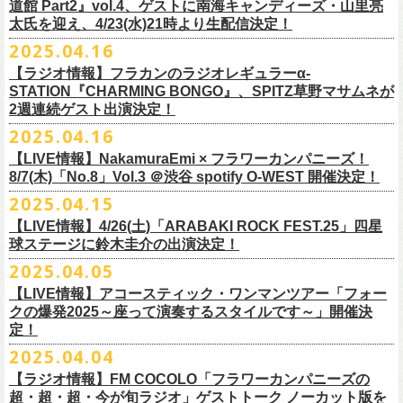
道館 Part2』vol.4、ゲストに南海キャンディーズ・山里亮
問い合わせ：松阪M’AXA
・近隣店舗・近隣の施設・お客様へご迷惑となりますので、施設内外・
12月6日(土) 宇都宮HEAVEN’S ROCK VJ-2 16:30/17:00
◎TALK LIVE「ハルキとジョーとベースと猫と〜グレートなゲストと共
プレGOODS第四弾となる「フラカンの日本武道館 Part2 pre フェイスタ
のライブ、本編の最後に演奏された“東京タワー”のポエトリー調の部分
で開催される「ADAM at presents ADAM FEST2025 supported by
文に氏名、住所、貼っていただく（置いていただく）場所（できました
太氏を迎え、4/23(水)21時より生配信決定！
著者プロフィール
会場内外でのアーティストの入待ち、出待ち等の待機行為はご遠慮下さ
12月7日(日) 水戸LIGHT HOUSE 15:30/16:00
に〜」
オル」が完成！
で、体をぐっと鈴木圭介がいる方に向けて、まるで鈴木の呼吸を深く感
Recruiting Management」にフラワーカンパニーズの出演が決定！
ら具体的に）、必要数（ポスター、フライヤーそれぞれ）、意気込みな
丹下京子（たんげ きょうこ）
2025.04.16
・8月3日(日)
い。
12月13日(土) 盛岡CLUB CHANGE WAVE 16:30/17:00
【出演】
また、ラバーバンドの新色「パープル × ブルー」も登場！
じ取るようにギターを弾く竹安堅一の姿を見ながら、やはり僕は「うた
◎ムジカジャポニカ19th後の祭スペシャル！『ムジカの渇望2025～うつ
フラワーカンパニーズは7月12日(土)の出演となります。
どメッセージを書いて下記アドレス宛てご応募ください。
名古屋生まれ名古屋育ち。愛知県立芸術大学デザイン科卒業。
峰岸塾修
会場：広島・福山grandsoulcafe Guns’
・受付終了した場合は当HPでお知らせさせていただくため、受付状況確
12月14日(日) 弘前KEEP THE BEAT 15:30/16:00
ヒライハルキ(The Birthday)
4/19(土)「正しい哺乳類ツアー2025」＠広島CLUB QUATTRO 公演より販
とは不思議なものだ。演奏という行為は不思議なものだ」と感じた。
みようこ&Yokoloco Band！2days』
【ラジオ情報】フラカンのラジオレギュラーα-
どうぞお楽しみに！
了。TIS会員。
TVCMプランナー兼イラストレーターを20年ほど続け、
そ
時間：Open 15:30 / Start 16:00
認のためのお電話でのお問い合わせは固くお断りいたします。
12月21日(日) 京都磔磔 15:30/16:00
ナガイケジョー(SCOOBIE DO)
売開始いたします。
STATION『CHARMING BONGO』、SPITZ草野マサムネが
いちにちめ〜8/19(火)
2020年開催した「フラカンの横浜アリーナ」から続く＜フラカンの横浜
の後フリーランスに。雑誌『イラストレーション』（玄光社）
The
チケット料金：前売 ¥5,500（税込／全自由・整理番号付／ドリンク代別
・イベントチケットの分配、転売、複製、譲渡、偽造行為は一切禁止と
12月22日(月) 京都磔磔 18:30/19:00
2週連続ゲスト出演決定！
ゲスト : グレートマエカワ(フラワーカンパニーズ)
高崎CLUB Jammer’sは中央銀座と呼ばれるアーケード街の先端にあるラ
https://t.livepocket.jp/e/musica819
◎「ADAM at presents ADAM FEST2025 supported by Recruiting
ストーリー＞シリーズ、
◎【２回目もみんなでつくろう「フラカンの日本武道館
Choice入選 （和田誠選）、『HBファイルコンペ』藤枝リュウジ特別賞、
途要）
させていただきます。それらの行為が発覚した場合は無効とさせていた
2026年
【日程】2025年7月9日(水)
イブハウスで、外観も内装も、昔のアメリカ映画に出てくるバーのよう
4/25~19時発売
2025.04.16
Management」
今年は「〜武道館前の一撃〜」というサブタイトルを付し、
7/25(金)〜7/27(日)＠
北海道釧路市幸町緑地・耐震岸壁 特設ステージにて
Part2」
『
講談社出版文化賞』さしえ賞、『TIS公募展』入選など。新聞、
書籍、
一般チケット発売日：5月25日(日)
だき、入場をお断りいたします。
1月17日(土) 長野CLUB JUNK BOX 16:30/17:00
【会場】三軒茶屋GrapeFruitMoon (
http://grapefruit-moon.com/
)
なレトロな雰囲気の空間である。開場時間の前から、入り口前にはライ
ふつかめ〜8/20(水)
日時：7月12日(土)7月13日(日) 開場10:30 開演11:30 ※フラワーカンパ
8/24(日)F.A.D YOKOHAMAにて開催することが決定！
開催される「SET YOU FREE IN KUSHIRO KIRI FESTIVAL 2025」 に
【LIVE情報】NakamuraEmi × フラワーカンパニーズ！
雑誌、パッケージ、広告、
webなど幅広いジャンルで活動中。俳句、落
今年結成20周年を迎えるThe Birthdayがクラブクアトロ4会場を廻るツア
プレイガイド：
・対象商品の営利・転売目的でのご購入は禁止しております。またイベ
1月18日(日) 千葉LOOK 15:30/16:00
“ポスター＆フライヤー大作戦～日本全国宣伝隊員大募集
【時間】OPEN18:30/START19:15
ブを待つ人だかりができていた。開演時間になり、まずステージ上にグ
https://t.livepocket.jp/e/musica820
ニーズの出演は7/12のみ
9/20(土)「フラカンの日本武道館 Part2 〜超・今が旬〜」まで１ヶ月を切
8/7(木)「No.8」Vol.3 ＠渋谷 spotify O-WEST 開催決定！
フラワーカンパニーズの出演が決定！
語、音楽、
海外ドラマが好き。
ー『Quattro×Quattro Tour’25』を開催、
イープラス
ント参加後、フリーマーケットサイト、フリマアプリ、インターネット
1月24日(土) 高知X-pt. 16:30/17:00
【料金】
今年1月より月１配信しているYouTube番組『月刊フラカン武道館
レートマエカワ、ミスター小西、竹安堅一が登場。そして少し間を鈴木
4/25~20時発売
～】
会場：静岡県浜松市浜名湖ガーデンパーク 屋外ステージ
ったタイミングでのワンマンライブ、どうぞお楽しみに！
フラカンは7/26(土)”フラカン武道館応援企画 IN KIRIFES”に出演致しま
2025.04.15
9/10(水)＠名古屋CLUB QUATTRO公演にフラワーカンパニーズの出演が
チケットぴあ
オークション等での売買、買取サービスのご利用も固く禁止いたしま
1月25日(日) 広島SECOND CRUTCH 15:30/16:00
・入場チケット￥3500(+DRINK)
Part2』、今月5回目のゲストとして、大槻ケンヂ氏の出演が決定！
圭介が姿を現し、ライブがはじまる。1曲目は『正しい哺乳類』の曲順と
開場 18:30 / 開演 19:30 前売 5000円 / 当日 5500円 （ドリンク代別途）
チケット：入場無料
※お渡しするポスターのサイズはB3サイズ、フライヤーはB5サイズを予
す。
決定しました！
【LIVE情報】4/26(土)「ARABAKI ROCK FEST.25」四星
ローチケ
す。
1月27日(火) 四日市CLUB CHAOS 18:30/19:00
【予約&チケット】
同じく“ ラッコ！ラッコ！ラッコ！”。 エネルギッシュなバンドの演奏
※着席・自由・立ち見 (整理番号あり)
問い合わせ：株式会社ジェイルハウス TEL052-936-6041
◎「横浜ストーリー 〜武道館前の一撃〜」
定しております
球ステージに鈴木圭介の出演決定！
問い合わせ：キャンディー・プロモーション
・イベントチケットの再発行はいたしませんのでご注意ください。
1月31日(土) 札幌近松 16:30/17:00
■入場チケット予約URL :
https://tiget.net/events/398505
番組スタート直前スペシャルのvol.0としてスキマスイッチ、第１回目の
と、それまで会場にたぎっていたソワソワとした熱気がぶつかり、パー
その他詳細：
日時：8月24日(日)Open 15:30 / Start 16:00
◎
「SET YOU FREE IN KUSHIRO KIRI FESTIVAL 2025」
一般発売に先がけ、チケットオフィシャル先行受付が本日よりスター
・都合により、内容等の変更・イベント中止となる場合がございますの
2月4日(水) 下北沢シェルター 18:30/19:00
2025.04.05
[予約受付開始 : 5/9(金)21:00〜]
ゲストとしてTHE COLLECTORSの加藤ひさしさん(vo)と古市コータロー
ンッ！と弾けるような盛り上がりでライブは幕を開けた。続けて “アイデ
◎8/18（月）名古屋得三
公式サイト：
http://www.adamfest.com/
会場：神奈川・F.A.D YOKOHAMA
募集期間：2025年5月10日(土)〜 在庫がなくなりましましたら募集を終了
日程：
7月26日(土)
ト。
全公演共通：高校生以下は当日¥2,000キャッシュバック（
当日年齢を証
で予めご了承ください。
2月14日(土) 大阪バナナホール 16:30/17:00
☆別途1ドリンクオーダー
さん(g)、第２回目にHump Back、第３回目はスターダスト☆レビューの
ンティティ”。《ラッコ ラッコ ラッコ》とか《プカプカプーカ》といった
うつみようこ & YOKOLOCO BAND
【LIVE情報】アコースティック・ワンマンツアー「フォー
チケット料金：前売 ¥5,200(税込/整理番号付/ドリンク代別途要)
させていただきます
会場：
北海道釧路市幸町緑地・耐震岸壁 特設ステージ
お見逃しなく！！
明できるもの（学生証、保険証など）
のご提示が必要となります）
・安全面、警備強化の一環と致しまして、ボディチェックを実施させて
2月15日(日) 岡山ペパーランド 15:30/16:00
☆整理番号順入場
根本要さん、そして第４回目は南海キャンディーズの山里亮太さんをを
シンプルな言葉を連呼していた“ ラッコ！ラッコ！ラッコ！”とは打って変
[うつみようこ (vo.g)竹安堅一(g)オクノシンヤ(key)
クの爆発2025～座って演奏するスタイルです～」開催決
前売￥5,200（税込、ドリンク代別、オールスタンディング）
応募方法：メールにて、アドレス＜
flowerotegami@gmail.com
＞宛に以
出演：フラワーカンパニーズ、THE NEAT BEATS、PIGGS
いただく場合がきます。ご了承ください。
2月21日(土) 別府Copper Ravens 16:30/17:00
☆お一人様2枚まで
お招きしお届けしてきた今番組（全回アーカイブ配信中）、第５回目と
わり、鈴木のボーカルはぼそぼそとした独り言のような落ち着いたトー
定！
グレートマエカワ(b)クハラカズユキ(ds)]
※高校生以下は当日￥2,000キャッシュバック （当日年齢を証明できるも
下をご記入の上、ご応募ください
そのほか詳細：KUSHIRO KIRI FESTIVAL公式
◎The Birthday (クハラカズユキ, ヒライハルキ, フジイケンジ)
・当日メディアによる取材が入り、映り込み等がある場合がございま
2月22日(日) 福岡CB 15:30/16:00
【ご注意】
なる今回のゲストは、筋肉少女帯や特撮のボーカルで、作家としても活
ンへ。しかし曲が進むにつれ、徐々に力強さを増していく演奏やコーラ
18:30open 19:30start
大阪千日前ユニバースにてジャンピング乾杯トークショー開催！
2025.04.04
の(学生証、保険証など)のご提示が必要となります）
（上記アドレスからの返信が届くよう、設定のご確認を必ずお願い致し
HP
https://www.kushirokirifestiva
l.com/
『Quattro×Quattro Tour’25』
す。予めご了承ください。
2月24日(火) 豊橋Club KNOT 18:30/19:00
※お客様へのお願い
躍する大槻ケンヂさんを招聘。
スに合わせて、観客たちの拳も突き上がっている。さらに“ラー・ブルー
予約￥5,000 当日￥5,500
ライブ演奏はまったくありません。
一般発売日:6月29日(日)
ます）
【ラジオ情報】FM COCOLO「フラワーカンパニーズの
日時：2025年9月10日（水）Open 18:00 / Start 19:00
・イベント当日の撮影・録音・録画および、店内での飲食は一切禁止と
2月28日(土) 新潟GOLDEN PIGGS BLACK 16:30/17:00
近隣は住宅街となっておりますので集合時間直前にご来店ください。
常にフラカンを”若手”と評するオーケンさん、2度目の武道館ライブに向
ス”、“アメジスト”へと続く。“アメジスト”の《炊き立てのご飯の湯気の下
※4/20情報公開・予約開始
ネクストロード 03-5114-7444 (平日14～18時)
＝＝＝＝＝＝＝＝＝＝＝＝＝＝＝＝＝＝
超・超・超・今が旬ラジオ」ゲストトーク ノーカット版を
会場：名古屋CLUB QUATTRO