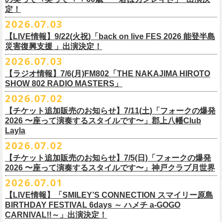
また払い戻しのご希望の方は、大変お手数ですが、来月8月末までに、
定！
福島県公演
・ファンクラブ優先でご購入の方は ヤングフラワーズ
開場15:30 開演16:00
2026.07.03
flocommail@youngflowers.jp まで
↓
【LIVE情報】9/22(火祝)「back on live FES 2026 能登半島
・プレイガイドでご購入の方は flowerotegami@gmail.com まで
災害復興支援 」出演決定！
◎フラワーカンパニーズ 「フラカンのクアトロツアー
ご連絡いただきますようお願い致します。
＜振替日程＞
2026.07.03
2026」
◎チャリティーグッズ「思いのチャーム」（*リフレクターチャーム）
ご来場くださる皆様はどうぞお気をつけて会場までいらしてください。
【ラジオ情報】7/6(月)FM802「THE NAKAJIMA HIROTO
■2026年12月18日（金） 鶴 5周⽬の47都道府県ツアー「鶴フェスへの
価格：各600円（税込）
11月1日、2日に@Zepp DiverCity Tokyoで開催されるSHELTER35周年を
SHOW 802 RADIO MASTERS」
道」福島県公演
・10/10(土)渋谷クラブクアトロ OPEN 16:15 START 17:00 問：ネ
カラー：白、緑、赤オレンジ
締めくくるファイナル2DAYSイベント「SHELTER 35th Anniversary
フラワーカンパニーズ メンバー、スタッフ一同
2026.07.02
開場18:30 開演19:00
クストロード
Finale ” ZeppがSHELTERになります ” 」のDAY2にフラワーカンパニーズ
■7月6日(月)14:00〜17:51 FM802「THE NAKAJIMA HIROTO SHOW 802
会場：福島県・OUTLINE 出演：鶴 / フラワーカンパニーズ
チケットぴあ
【チケット追加販売のお知らせ】7/11(土)「フォークの爆発
の出演が決定！
RADIO MASTERS」
9/19(土)開催「いしがきMUSIC FESTIVAL2026」に出演決定！
※開場開演時間が変更になります。ご注意ください。
イープラス
2026 〜座って演奏するスタイルです〜」郡上八幡Club
SHELTER35周年を締めくくるファイナルをサバシスターと一緒にお祝い
＊鈴木圭介、グレートマエカワ 生出演(17:00台出演予定）
今年はマチナカステージにてアコースティックライブの出演となりま
詳細：
https://afrock.jp/live/
21483/
ローチケ
Layla
させていただきます！
https://funky802.com/masters/
す。
2026.07.02
8/1(土)12:00よりチケット一般発売スタート！
・10/24(土)広島クラブクアトロ OPEN 16:15 START 17:00 問：キ
◎「SHELTER 35th Anniversary Finale ” ZeppがSHELTERになります ”
【チケット追加販売のお知らせ】7/5(日)「フォークの爆発
お待ちしております！
ーーーーーーーーーーー
ャンディー・プロモーション
DAY2」
2026 〜座って演奏するスタイルです〜」神戸クラブ月世界
＊振替公演にご来場が難しい方へ以下払い戻しのご案内です。
チケットぴあ
日時：2026年11月2日(月)
2026.07.01
◎「いしがきMUSIC FESTIVAL2026」
イープラス
会場：Zepp DiverCity Tokyo
日程：2026年9月19日(土)
【LIVE情報】「SMILEY’S CONNECTION スマイリー原島
ローチケ
＜払い戻し期間＞
出演：サバシスター、フラワーカンパニーズ
BIRTHDAY FESTIVAL 6days ～ ハメチ a-GOGO
会場：岩手県盛岡市盛岡城跡公園を中心に開催
チケット料金：オールスタンディング：¥3,935、２Ｆ指定：¥3,935 ※
7月13日 10:00～7月27日 23:59
◎「Handmade Rockふきん」
CARNIVAL!!～」出演決定！
チケット発売日：8月1日(土)12:00
・10/25(日)梅田クラブクアトロ OPEN 15:15 START 16:00 問：清
ドリンク代別 ※未就学児入場不可
価格：￥1,200(税込）
※TSURUKAI先行、
その他プレイガイドなどで4月19日福島公演のご購入