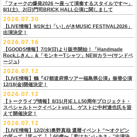
＠F.A.D YOKOHAMA 公演より販売開始致します。
「フォークの爆発2026 〜座って演奏するスタイルです〜」
8/1(土)、2(日)門司BRICK HALL公演に関しまして
こちらのグッズの売上全額を被災地復興など様々な支援を必要とされて
2026.07.30
令和8年熊本地震で被災された皆様には心よりお見舞い申し上げます
いる場所に寄付させていただきます。
【LIVE情報】9/19(土)「いしがきMUSIC FESTIVAL2026」
一日も早い復興、安全、安心が戻りますことを心よりお祈り申し上げま
支援金の寄付先、金額等につきましては、都度フラワーカンパニーズオ
出演決定！
す
フィシャルサイトにて改めてご報告致します。
2026.07.16
今週末8/1(土)、2(日)門司BRICK HALLにて予定しております「フォーク
皆さまのご安全と心身のご健康、被災地の一日も早い復旧・復興を心よ
【GOODS情報】7/19(日)より販売開始！「Handmade
の爆発2026 〜座って演奏するスタイルです〜」公演に関しまして、
Rockふきん」&「モンキーTシャツ」NEWカラー(サンドベ
りお祈り申し上げます。
本日現在開催させていただく予定です。
ージュ)
2026.07.12
7/19(日)「フォークの爆発2026 〜座って演奏するスタイルです〜」＠有
まだ九州地方では余震が続き、交通機関が麻痺している状況を鑑み、
【LIVE情報】鶴『47都道府県ツアー福島県公演』振替公演
楽町I’M A SHOW 公演より、またまたNEWグッズが登場！
もしチケットをお持ちの方で今回の公演へのご来場が難しい方につきま
12/18(金)開催決定！
エプロンからスタートした新たな企画「Handmade Rock」シリーズ第二
して、
2026.07.12
弾、「Handmade Rockふきん」の販売が決定！
そのまま未使用のチケットをお持ちいただけましたら、
延期となっておりました鶴『47都道府県ツアー福島県公演』の振替公演
そして、絶賛販売中の「モンキーTシャツ」にサンドベージュのボディに
【トークライブ情報】8/31(月)E.L.L50周年プロジェクト・
1年間（2027年8月まで）九州地方で今後発表されるワンマンツアー、ラ
が決定しました。
グリーンのプリントが夏らしいNEWカラーが追加！
スペシャルトークイベントvol.1、ゲストに中村達也氏を迎
イブで有効とさせていただきます。
合わせて、
振替公演にご来場が難しい方へ、
払い戻しのご案内もござい
ぜひチェックしてくださいね！
えて開催決定！
手続きなどは特にありませんが、入場整理番号のみ無効となりますこと
ますので、以下ご確認をお願い致します。
2026.07.12
（入場順最後のご案内となりますこと）、
何卒ご了承いただけますと幸いです。
＜延期日程＞
【LIVE情報】12/2(水)奥野真哉 還暦イベント “〜オクピン
■2026年4月19日（日） 鶴 5周⽬の47都道府県ツアー「鶴フェスへの道」
の笑って︕笑って︕︕ 60歳〜「君はカンレキさ」”出演決