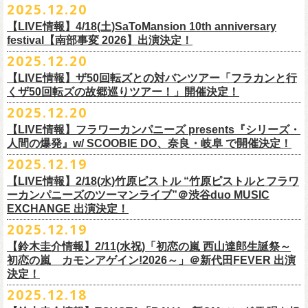
【発売場所】イープラス／Peatix
2025.12.20
(奥野真哉、グレートマエカワ)
ちしております。
5月、東京・荻窪TOP BEAT CLUB、さらに待望の初の大阪・十三GABU
す！〉の開催決定！
【イープラス URL】https://eplus.jp/sf/detail/4461090001-P0030001
今年は、通常のアコースティック・スタイル「〜
座って演奏するスタイ
ゲストDJ:OKA-T／SAKI／HYNG
と、2公演での開催となる。
【LIVE情報】4/18(土)SaToMansion 10th anniversary
【Peatix URL】https://peatix.com/event/4782289
U-NEXTにて独占ライブ配信された9月20日(土)開催の日本武道館公演『フ
ルです〜」でのライヴに加え、
新たな試みとして歌とアコースティック
18:00〜
◎「Mobstyles presents KOKOKARA」
ベストテン世代による、ベストテン世代のための、そしてベストテン世
festival【南部事変 2026】出演決定！
【発売日】1/13 18:00
ラカンの日本武道館 Part2 〜超・今が旬〜』の模様が、12/30(火)正午よ
ギター一本とコーラスと小
物の楽器などで構成するライヴ「ミニマル巡
¥3,000(ドリンク別)
日時：2026年3月20日(金祝) 開場16:00 / 開演 17:00
代じゃなくてもきっと楽しんでいただける、懐かしくも新鮮でとびきり
2025.12.20
【問】TOP BEAT CLUB 03-6913-5433
り再びU-NEXTにてアーカイブ配信スタート！
業 〜うたとギターとコーラスと〜」の２形態で開催いたします。
予約メールアドレス
会場：釜石市民ホール TETTO ホールA（〒026-0024 岩手県釜石市大町
贅沢なステージショウ！
【LIVE情報】ザ50回転ズとの対バンツアー「フラカンと行
okumasa.hrsm@gmail.com
1-1-9）
今年はどんな選曲＆ランキングになるのか！？
くザ50回転ズの故郷巡りツアー！」開催決定！
全国のライブハウスを主戦場とし”メンバーチェンジなし、
活動休止な
初の試み、そして初の会場を多く含む今ツアー、
どうぞお楽しみに！
出演：10-FEET / フラワーカンパニーズ / OA 田原 104 洋/SBE
どうぞお楽しみに！
◎「オクノマサヒコの DJ Dinners2026〜グレッグ・バレンタイン〜」
し”で全国各地でライブ・
ツアーを続けているフラカンが、結成36年
2025.12.20
友部正人さんと今度は九州へ！熊本で２マンライブ開催決定！
チケット料金：前売￥6,600（税込）
【日 程】2026年2月12日(木)
で”超・今が旬”
と自負し10年振りに挑んだ2度目の日本武道館ライブ。
＊オフィシャル先行実施！
＊【ザ・ベストテン】初代司会者、久米宏さんのご逝去の報に接し、心
【LIVE情報】フラワーカンパニーズ presents『シリーズ・
【時 間】OPEN 18:00 CLOSE 23:00 (L/O 22:00)
映像監督・番場秀一氏が当日の模様と前後に行ったインタビューを交
◎フラワーカンパニーズ presents 「シリーズ・人間の爆発 〜
友部
さん
と
◎「フォークの爆発2026 ミニマル巡業 〜うたとギターとコーラスと〜」
受付期間：1/24(土) 18:00〜2/1(日) 23:59
人間の爆発』w/ SCOOBIE DO、奈良・岐阜 で開催決定！
から哀悼の意を捧げます
※お店のキャパシティに限りがあるため、混雑状況によっては時間制の
え、今のフラカンをリアルに映し出した148分。
鹿児島ー熊本のハイエース旅〜」
＊ミニマル巡業とは『
新たな試みとして歌とアコースティックギター一
https://l-tike.com/kokokara/
昨年9月20日(土)に開催されたフラワーカンパニーズ 日本武道館公演『フ
2025.12.19
入れ替えとさせていただきます。
日時：2026年4月5日(日) 開場14:30 開演15:00
本とコーラスと小
物の楽器などで構成するライヴ』です
問い合わせ：G/i/P 問い合わせフォーム
http://www.gip-web.co.jp/t/info
◎フラカン＆ヨコロコ合同企画「俺たちのザ・ベストテン2026」大阪編
ラカンの日本武道館 Part2 〜超・今が旬〜』の模様を収録したLIVE Blu-
【LIVE情報】2/18(水)竹原ピストル “竹原ピストルとフラワ
何卒、ご了承ください。
この配信を記念し公開されている、2020年開催の横浜アリーナでの無観
会場：熊本Django
6/8(月)京都・紫明会館 18:30/19:00 問：SOLE CAFE
イベントオフィシャルサイト：
【昭和の歌番組を代表する『ザ・ベストテン』のトリビュートLIVE。
ray+CDの発売が決定！
ーカンパニーズのツーマンライブ”＠渋谷duo MUSIC
【会 場】押競満寿 〒151-0062 東京都渋谷区元代々木町25-5 1F
客配信ライブ、
2022年開催の日比谷野音ライブ、
そして年末恒例となっ
出演：フラワーカンパニーズ、
友部
正人
6/10(水)広島・東広島 西条公会堂 18:30/19:00 問：キャンディープロモ
https://www.mobstyles.tokyo/view/page/mob25th
数々の昭和歌謡のカヴァーだけの一夜】
EXCHANGE 出演決定！
【料金】2000円（1ドリンク付き）
ている京都のライブハウス磔磔でのセットリ
ストほぼ被りなし2DAYSの
チケット料金：5200円（税込/ドリンク代別/整理番号付）
ーション広島
日時：5/14(木) 開場18:30／開演19:00
全国のライブハウスを主戦場とし”メンバーチェンジなし、活動休止な
2025.12.19
2023年の映像と合わせて、どうぞお楽しみください。
一般チケット発売日：2026年2月11日(水祝)10:00
6/11(木)香川・高松燦庫(sanko) 18:30/19:00 問：燦庫-
会場：大阪・十三GABU
し”で全国各地でライブ・ツアーを続けているフラカンが、結成36年
プレイガイド：イープラス
【鈴木圭介情報】2/11(水祝)「初恋の嵐 西山達郎生誕祭～
SANKO-/TOONICE
出演：
で”超・今が旬”と自負し10年振りに挑んだ2度目の日本武道館ライブ。
初恋の嵐 カモンアゲイン!2026～」＠新代田FEVER 出演
問い合わせ：熊本Django
6/13(土)三重・鳥羽水族館 18:15/18:45 問：ネクストロード
真城めぐみ(Vo)
映像監督・番場秀一氏が当日の模様と前後に行ったインタビューを交
決定！
＊U-NEXT独占ライブ配信詳細
チケット料金：4,800円（税込/整理番号付/ドリンク代別）
うつみようこ(Vo)
え、今のフラカンをリアルに映し出した148分の映像、またライブ音源と
◎フラワーカンパニーズ「フラカンの日本武道館 Part2 〜超・今が
＊一般チケット発売日が当初のご案内より変更となりました
2025.12.18
※6/13＠鳥羽はドリンク代なし
鈴木圭介(Vo)
しても楽しめるのに加え、新保勇樹、CHIYORI、2人の気鋭カメラマンが
旬〜」