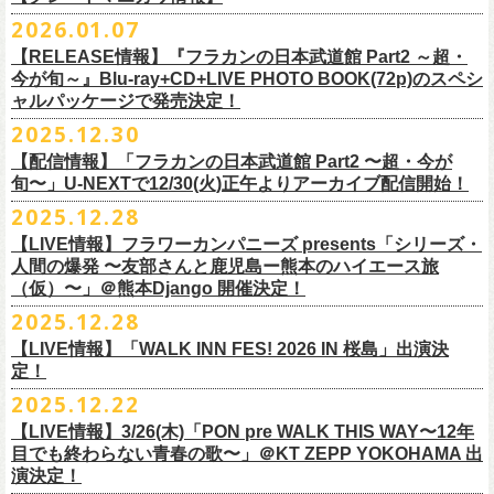
※販売ページは、2月21日0時以降に表示されます。ご了承ください。
S ： 身丈66cm / 身幅55cm / 肩幅52cm / 袖丈21cm
6/11(木)香川・高松燦庫(sanko) 18:30/19:00 問：燦庫-
問い合わせ：
G.I.P.
https://www.gip-web.co.jp/t/info
本とコーラスと小
2026.01.07
物の楽器などで構成するライヴ』です
M ： 身丈70cm / 身幅58cm / 肩幅55cm / 袖丈23cm
◎STUDIO 841 PRESENTS LIVE 2026-1「前ベン」
SANKO-/TOONICE
・5月31日(日) 開場 15:30 / 開演 16:00
日時：6/28(日) 開場15:30/開演16:00
注意事項
L ： 身丈74cm / 身幅61cm / 肩幅58cm / 袖丈25cm
【RELEASE情報】『フラカンの日本武道館 Part2 ～超・
【公演日】2026/2/7 (土)
6/13(土)三重・鳥羽水族館 18:15/18:45 問：ネクストロード
ーーーーーーーーーーーーーー
4月5日(日) 友部正人さんとの２マンライブ＠熊本Djangoの一般発売日に
会場：岐阜柳ヶ瀬ANTS
会場：札幌musica hall cafe
※営利目的のチケットの転売は固くお断り致します。転売チケットは入
XL ： 身丈78cm / 身幅64cm / 肩幅61cm / 袖丈27cm
今が旬～』Blu-ray+CD+LIVE PHOTO BOOK(72p)のスペシ
【開場/開演】16:30/17:00
チケット料金：4,800円（税込/整理番号付/ドリンク代別）
＊【オフィシャルサイト先行】
つきまして、
出演：フラワーカンパニーズ/SCOOBIE DO
チケット料金：4,800円（税込/整理番号付/ドリンク代別）
場をお断りする場合もあり
ャルパッケージで発売決定！
※上記サイズはあくまでも目安の寸法です
【会場】スタジオ841 埼玉県大里郡寄居町寄居1010
※6/13＠鳥羽はドリンク代なし
受付期間：
4/4(
土
)21:00
～
4/30(
木
)23:
59
◎「オクノマサヒコ Japan Tour2026初夏の陣〜奥野還暦イヤー記念
当初2月7日(土)でご案内しておりましたが、諸事情により、
チケット料金：前売り¥5.200(税込/D別/整理番号付)
※高校生以下は当日¥2,000キャッシュバック（
当日年齢を証明できるも
ますのでご注意ください。
2025.12.30
【出演】湯川トーベン、グレートマエカワ
※高校生以下は当日¥2,000キャッシュバック（
当日年齢を証明できるも
受付
URL
：
‘
https://eplus.jp/
sambomaster/
祭〜」
2月11日(水祝)からの発売に変更となりました。
一般チケット発売日：2026年3月8日(日)
の（学生証、保険証など）
のご提示が必要となります）
※撮影・録音・録画などは禁止とさせていただきます。また開場時のご
【チャージ】￥4,000
【配信情報】「フラカンの日本武道館 Part2 〜超・今が
の（学生証、保険証など）
のご提示が必要となります）
枚数制限
ご予定していただいた皆さまにはご迷惑おかけしますが、何卒宜しくお
プレイガイド：
一般チケット発売日：3月28日(土)
自分の席以外の席取りは
【予約】
旬〜」U-NEXTで12/30(火)正午よりアーカイブ配信開始！
一般チケット発売日：3月8日(日)10:00
・ライブハウス公演：お
1
人様
1
公演につき
1
枚まで
＊5/15(金)大阪ムジカジャポニカ
願い致します。
イープラス
お問い合わせ : 浮雲社中
contact@ml.ukigmo.org
ご遠慮ください。
https://www.facebook.com/p/%E3%82%B9%E3%82%BF%E3%82%B8%
プレイガイドなど詳細はライブページにてご確認ください
当落結果：
2025.12.28
5/2(
土
)13:00
予定
DJ&LIVE オクノマサヒコ
2024年9月に荻窪TOP BEAT CLUBでフラワーカンパニーズ＆うつみよう
問い合わせ：柳ヶ瀬アンツ
http://www.
ants69.com/information.html
※マスクの着用は任意となりますが、過度な発声や他のお客様のご迷惑
E3%82%AA%EF%BC%98%EF%BC%94%EF%BC%91-
https://flowercompanyz.com/live/2026/01/30/8956
入金期限：
5/4(
月
)21:00
(奥野真哉、グレートマエカワ)
◎フラワーカンパニーズ presents 「シリーズ・人間の爆発 〜
友部
さん
と
こ＆YOKOLOCO BAND合同企画として初開催、昨年は毎年恒例のフラワ
となる声量はお控えく
【LIVE情報】フラワーカンパニーズ presents「シリーズ・
61550212223544/
発券開始日：各公演日
10
日前～
ゲストDJ:45CLUB（mic&VITON6969）
鹿児島ー熊本のハイエース旅〜」
ーカンパニーズ主催イベント「DRAGON DELUXE」の特別編として11月
人間の爆発 〜友部さんと鹿児島ー熊本のハイエース旅
ださい。
＊追加された6/28(日)札幌公演は3/28(土)からの発売になります
ーーーーーーーーーーーーーー
18:00〜
日時：2026年4月5日(日) 開場14:30 開演15:00
（仮）〜」＠熊本Django 開催決定！
に名古屋DIAMOND HALで行ったスペシャル企画「俺たちのザ・ベストテ
※飲食を伴うイベントのため、公演当日、体調不良や発熱症状のある方
¥3,000(ドリンク別)
会場：熊本Django
ン」。
は、来場をご遠慮いただ
2025.12.28
◎「まいう〜ロックフェス2026」
6/28(日) 札幌musica hall cafe 開場15:30/開演16:00 問：浮雲社中
整理番号あり
出演：フラワーカンパニーズ、
友部
正人
1978年〜1989年まで放送されていた伝説の歌番組【ザ・ベストテン】の
きますようお願いいたします。
【LIVE情報】「WALK INN FES! 2026 IN 桜島」出演決
【公演日】2026/2/10 (火)
チケット料金：4,800円（税込/整理番号付/ドリンク代別）
U25(25歳以下〜入場ラスト・要証明)¥2,000(D別）
チケット料金：5200円（税込/ドリンク代別/整理番号付）
トリビュート企画として、誰もが口ずさめる当時ヒットした歌謡曲のみ
※ミュージシャンによるトークイベントですが、音楽の話は一切いたし
定！
【開場/開演】18:30/19:00
※高校生以下は当日¥2,000キャッシュバック（
当日年齢を証明できるも
2/28 19時よりこちらのフォームで予約開始！
一般チケット発売日：2026年2月11日(水祝)10:00
で全て構成するカヴァーライヴとなる今企画。同時代に音楽に目覚めた
ませんのでご了承ください。
2025.12.22
【会場】荻窪 TOP BEAT CLUB
の（学生証、保険証など）
のご提示が必要となります）一般チケット一
https://musicaja.info/11920
釜石市民ホール TETTOで開催される「Mobstyles presents
プレイガイド：イープラス
バンドマンたちが数々の昭和歌謡曲へのリスペクトを全身全霊でぶつけ
【出演】オーバーオールズ（石塚英彦、三宅伸治、グレートマエカワ、
般チケット発売日：3月28日(土)10:00
【LIVE情報】3/26(木)「PON pre WALK THIS WAY〜12年
KOKOKARA」にフラワーカンパニーズの出演が決定！
問い合わせ：熊本Django
る、そのスペシャルなステージの噂は各所に拡がり、次回への熱望の声
公演に関するお問い合わせ 新宿ロフトプラスワン 03-3205-6864
石塚幸作）／GSK／どんぐりパワーズ／工膝わたる（THE NUGGETS）
目でも終わらない青春の歌〜」＠KT ZEPP YOKOHAMA 出
フラワーカンパニーズのアコースティック企画「
フォークの爆発2026」
＊5/16(土)広島bar edge
本日よりオフィシャル先行の受付もスタート！
を受け、「俺たちのザ・ベストテン2026」の開催が決定！
主催：音楽と人編集部 https://ongakutohito.com/
【前売】￥5,000 ( +1D)
演決定！
の開催が決定！
DJ&LIVE オクノマサヒコ
東日本大震災から15年、新たなスタートを応援するイベント、ぜひお待
トークイベント〈第11回！ 僕たち、プロ野球大好きミュージシャンで