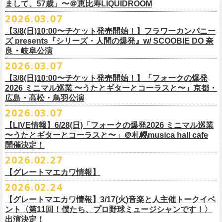
フラワーカンパニーズ presents「DRAGON DELUXE 2026」開催決定！
まして、57歳」〜＠恵比寿LIQUIDROOM
＊ライブハウス会場限定店頭先行：4/4(土) 12:00〜19:00
のみ
チケット料金：前売 ¥4,500(税込/ドリンク代別）
7月8月に開催するフラワーカンパニーズのアコースティック企画「フォ
・石巻 BLUE RESISTANCE店頭
2026.03.07
会場：国営みちのく杜の湖畔公園 北地区 エコキャンプみちのく
一般チケット発売日：4/25(土) 10:00
「DRAGON DELUXE」は、“名古屋のロックシーン活性化”、“
デビューか
ークの爆発2026 〜座って演奏するスタイルです〜」の一般チケット発売
〒986-0824 宮城県石巻市立町１丁目１－２－１
７
HP：
https://arabaki.com/
▼OFFICIAL HP先行
【3/8(日)10:00〜チケット発売開始！】フラワーカンパニー
5月23日(土)、24日(日)＠東京・錦糸公園で行われる「ニクオン2026」に
ら応援してくれている名古屋の皆さんへの恩返し”、“
名古屋への郷土愛”の
が3/28(土)10:00よりスタート！
*注意事項
【受付期間】4/4(土) 10:00 ～ 4/12(日) 23:59
ズ presents『シリーズ・人間の爆発』w/ SCOOBIE DO 奈
フラワーカンパニーズの出演が決定！
3つをテーマに掲げ、2012年より地元・
名古屋で開催しているフラワーカ
また、先日追加発表いたしました「フォークの爆発2026 ミニマル巡業 〜
東北地方在住者のみの先着販売となります
[GTR祭’26 SPECIAL BAND]
【当落・入金期間】4/15(水) 13:00 ～ 4/19(日) 21:00
良・岐阜公演
フラカンの出演はいずれか1日となります。
ンパニーズの主催イベント。
うたとギターとコーラスと〜」6/28(日)＠札幌musica hall cafeのチケット
１人１枚のみ購入可能
＊The Birthday (クハラカズユキ, ヒライハルキ, フジイケンジ)
【受付URL】
https://eplus.jp/g-freakfactory/
2026.03.07
THE BOYS&GIRLS 15th ANNIVERSARY TOUR《GO AHEAD 2026》に
も同じく3/28(土)10:00よりスタート！
住所記載の身分証確認持参の上、
それぞれのライブハウス店頭にて販売
＊ Paledusk
————————————————
フラワーカンパニーズの出演が決定！
◎「ニクオン2026」
【3/8(日)10:00〜チケット発売開始！】「フォークの爆発
15回目となる今年は初のアコースティックセットスタイル”
フォークの爆
します
・Kyeboad：高野勲
○枚数制限：お一人様2枚まで
7月23日(木)＠八王子RIPS にて、15周年お祝いさせていただきます！
日時：2026年5月23日(土)、24日(日) 11:00〜19:00 ※フラワーカンパ
2026 ミニマル巡業 〜うたとギターとコーラスと〜」京都・
発編”で開催！
購入は現金のみとなります
[GUEST GUITAR ＆ VOCALS]
○3歳以上のお客様はチケットが必要。「3歳未満のお子様」は保護者と一
ニーズの出演はいずれか1日
広島・高松・鳥羽公演
ゲストにお招きするのは、YO-KING、そしてヒグチアイ！
◎「フォークの爆発2026 〜座って演奏するスタイルです〜」
転売は固く禁止とさせていただきます
・うつみようこ
緒の場合は保護者1名につき1名まで入場無料。（保護者1名、「3歳未満
◎THE BOYS&GIRLS 15th ANNIVERSARY TOUR《GO AHEAD 2026》
会場：錦糸公園（東京都墨田区錦糸4-15-1）
2026.03.07
素敵な弾き語りをしてくださるお二人と共に、
贅沢な1日をお届けしま
7/4(土)岡山・倉敷新渓園敬倹堂 16:30/17:00 問：キャンディープロモ
公演当日も身分証を確認させて頂きます（U-22割も同様）
・菅原卓郎(9mm Parabellum Bullet)
のお子様」2名の場合は入場不可。）
日時：2026年7月23日(木) OPEN 18:30 / START 19:00
出演：フラワーカンパニーズ、勝手にしやがれ、馬場俊英、
松室政哉、
す。
ーション岡山
当日11:30〜整列開始いたします
【LIVE情報】6/28(日)「フォークの爆発2026 ミニマル巡業
・曽我部恵一
○今回のイベントに関しては、電子チケットまたは紙チケットとさせて頂
会場：八王子RIPS
ジャンクフジヤマ、THESE THREE WORDS、Ally CARAVAN、the
7/5(日)兵庫・神戸クラブ月世界 15:30/16:00 問：清水音泉
〜うたとギターとコーラスと〜」＠札幌musica hall cafe
近隣のご迷惑になるためそれ以前のお並びは禁止とさせていただき
ます
・竹安堅一(フラワーカンパニーズ)
きます。
出演：THE BOYS&GIRLS、フラワーカンパニーズ
Tiger、island etc.、BOΦGY 他
◎フラワーカンパニーズ presents 「DRAGON DELUXE 2026 〜フォーク
開催決定！
7/11(土)岐阜・郡上八幡Club Layla 16:30/17:00 問：クラブレイラ
その他詳細：
https://www.gip-web.co.jp/schedule/detail/8491#13568
・TAKUMA(10-FEET)
————————————————
チケット料金：5,000円/10代割：¥4,000 （税込/ドリンク代別)
入場/観覧：無料/オールスタンディング
の爆発編〜」
7/19(日)東京・有楽町I’M A SHOW 15:15/16:00 問：ネクストロード
問い合わせ：
2026.02.27
G.I.P.
https://www.gip-web.co.jp/t/info
・Duran
問い合わせ：
https://info.diskgarage.com/
その他詳細：
https://www.theboysandgirls.net/goahead26
アクセス：JR総武線「錦糸町駅」北口より徒歩3分、
東京メトロ半蔵門線
日時：2026年8月30日(日) 開場16:30 開演17:00
4/30(木)鈴木圭介57歳の誕生日に恵比寿
LIQUIDROOMNにてワンマンライ
8/1(土)福岡・門司BRICK HALL 16:30/17:00 問：ブリックホール
・TOSHI-LOW (OAU/BRAHMAN/the LOW-ATUS)
【グレートマエカワ情報】
「錦糸町駅」4番出口すぐ
会場：愛知＠名古屋 DIAMOND HALL
ブ、本日より一般チケットの発売がスタート！
8/2(日)福岡・門司BRICK HALL 15:30/16:00 問：ブリックホール
＊宮古公演
&KOHKI(OAU/BRAHMAN)
肉ハジケテ、音シタタル。 フードフェスと音楽フェスのコラボイベント
2026.02.24
出演：フラワーカンパニーズ（*アコースティックSET）、
YO-KING、ヒ
チケット料金：5,500円（税込/整理番号付/ドリンク代別）
日時：2026年7月26日(日) 開場 17:30 / 開演 18:00
・布袋寅泰
「ニクオン2026」
今年も開催！
5/4(月祝)5/5(火祝)＠大阪・泉大津フェニックスで開催される
グチアイ
【グレートマエカワ情報】3/17(火)音楽と人主催トークイベ
※7/4＠倉敷はドリンク代なし、7/19＠東京は全席指定
会場：岩手・カウンターアクション宮古
・ホリエアツシ(ストレイテナー)
墨田区を中心とした人気飲食店約20店舗が自慢の肉料理を披露。
ステー
「OTODAMA’26」にフラワーカンパニーズの出演が決定！
6月20日(土)、21日(日)に渋谷のライブハウスで開催される『YATSUI
チケット料金：前売 ¥5,500（税込/椅子席/整理番号付/ドリンク代別途
ント〈第11回！僕たち、プロ野球ミュージシャンです！〉
◎フラワーカンパニーズ・ワンマンライヴ
※高校生以下は当日¥2,000キャッシュバック（
当日年齢を証明できるも
出演：サンボマスター、フラワーカンパニーズ
・松尾レミ(GLIM SPANKY)
ジでは今年も極上のライブをお届け。
フラワーカンパニーズは5月5日(火祝)、10:00開場後の朝イチ！源泉テン
FESTIVAL! 2025』にフラワーカンパニーズの出演が決定！
出演決定！
要）
〜鈴木圭介誕生日「初めまして、57歳」〜
の（学生証、保険証など）
のご提示が必要となります）