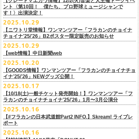
【グレートマエカワ情報】12/2(火)音楽と人主催トークイベ
翌週以降も過去のライブ映像を順次配信予定です。
ライブ、『フラワーカンパニーズ「ゾロ目だョ全員集合!〜フラカン33
GORA BREWERY
U-NEXT月額会員の方は、追加料金なくお楽しみいただけます。
1days視聴券 2,800円(税込)
出演：JUN SKY WALKER(S) 、フラワーカンパニーズ
ント〈第10回！ 僕たち、プロ野球ミュージシャンで
様々な会場でのフラカンのライブをぜひお楽しみください！
年、野音99年〜」2022.9.23 日比谷野外大音楽堂』に続く第3弾、第4弾と
Godspeed Brewery（The Slop Shop）
2days視聴券 5,000円(税込)
チケット料金：6,600円（税込）＋ドリンクオーダー ※未就学児入場不可
す！〉出演決定！
して、
しまなみブルワリー
翌週以降も過去のライブ映像を順次配信予定です。
視聴チケット販売期間：12/08（月）21:00〜12/30(火) 19:00
一般チケット発売日：2026年1月24日(土)
2025.10.29
＊11/27(木)正午配信開始
年末恒例となった京都磔磔での2デイズライブ、2023年に開催されたフラ
Shimoda Brewing Company
様々な会場でのフラカンのライブをぜひお楽しみください！
【公演詳細】
視聴チケット販売URL：
https://eplus.jp/fc-st/
問い合わせ：E.L.L. 052-201-5004
◎『フラワーカンパニーズ「ゾロ目だョ全員集合!〜フラカン33年、野音
ワーカンパニーズ「神さまツアー」～年末恒例磔磔2デイズ～の1日目、2
【ニワトリ堂情報】ワンマンツアー「フラカンのチョイナ
Streetlight Brewing
公演タイトル：第10回！ 僕たち、プロ野球大好きミュージシャンです！
JUN SKY WALKER(S) オフィシャルサイト
http://junskywalkers.jp/
99年〜」2022.9.23 日比谷野外大音楽堂』
日目それぞれの映像を同時配信がスタート！
チョイナ’25/’26」B2ポスター限定販売のお知らせ
SEOUL BREWERY（エムエスエンタープライズ）
＊11/20(木)正午配信開始
日時・会場：12月2日（火）LOFT9 Shibuya
▼視聴はこちら
U-NEXT月額会員の方は、追加料金なくお楽しみいただけます。
立飛麦酒醸造所
◎「フラカンの横浜アリーナ -リモートライヴ編- 〜生き続けてる事は最
2025.10.29
（
https://www.loft-prj.co.jp/schedule/loft9/access
）
2026年1月12日(月祝)＠仙台darwinで開催される四星球企画「毛が生えた
https://video.unext.jp/browse/feature/FET0012549
CHORYO
Craft
Beer
大のメッセージ！〜」 2020.8.27 横浜アリーナ *無観客配信ライブ
開場／開演： 17:45／18:30
日」にフラワーカンパニーズの出演が決定！
【web情報】中日新聞web
様々な会場でのフラカンのライブをぜひお楽しみくださいね。
DevilCraft Brewing
▼視聴はこちら
（終演予定：21:15）
2025.10.20
9月20日(土)
に開催した日本武道館公演『フラカンの日本武道館 Part2 〜
Totopia Brewery
https://video.unext.jp/browse/feature/FET0012549
■10月28日(火)公開 中日新聞web
出演ミュージシャン： ※五十音順
◎四星球企画「毛が生えた日」
超・今が旬〜』、このライブの模様がU-NEXTにて12/
5(金)19:00〜独占ラ
＊U-NEXT独占ライブ配信詳細
そして、いよいよ12/5(金)19:00〜「フラカンの横浜アリーナ -リモートラ
【GOODS情報】ワンマンツアー「フラカンのチョイナチョ
Trap Door Brewing他（AQベボリューション）
【動画】名曲「深夜高速」やディープな名古屋の魅力を語る フラワー
イノウエアツシ（ニューロティカ／横浜DeNAベイスターズ）、ウエノコ
日時：2026年1月12日(月祝) OPEN 15:30 / START 16:00
イブ配信されることが決定！
イナ’25/’26」NEWグッズ公開！
◎フラワーカンパニーズ「フラカンの日本武道館 Part2 〜超・今が
イヴ編- 〜生き続けてる事は最大のメッセージ！〜」U-NEXT独占配信
奈良醸造
カンパニーズ・鈴木圭介さん、イラストレーター・丹下京子さん対談
ウジ（the
会場：仙台darwin
全国のライブハウスを主戦場とし”メンバーチェンジなし、
活動休止な
旬〜」
がスタート！
2025.10.17
NOVORU
＊U-NEXT独占ライブ配信詳細
https://www.chunichi.co.jp/article/1151332
HIATUS、Radio Caroline／広島東洋カープ）、オカモト”MOBY”タクヤ
出演：四星球、フラワーカンパニーズ、SCOOBIE DO
10/25(土)＠熊本Djangoよりスタートするフラワーカンパニーズ ワンマン
し”で全国各地でライブ・
ツアーを続けているフラカンが、結成36年
配信日：2025年12月5日(金)19:00〜 ※見逃し配信あり
合わせてどうぞお楽しみに！
NOMCRAFT BREWING
◎フラワーカンパニーズ「フラカンの日本武道館 Part2 〜超・今が
(SCOOBIE DO ／MLB
チケット料金：¥4,200(税込/ドリンク代別)
四星球・北島康雄くんのトークライブに鈴木圭介の出演が決定！
【10/18(土)一般チケット発売開始！】ワンマンツアー「フ
ツアー「フラカンのチョイナチョイナ’25/’26」ら販売するNEWグッズを
で”超・今が旬”
と自負し10年振りに挑んだ2度目の日本武道館ライブ。
視聴料：U-NEXT月額会員視聴無料
Nomodachi Brewing
旬〜」
解説者)、グレートマエカワ（フラワーカンパニーズ／中日ドラゴン
一般チケット発売日：11月29日(土)
ラカンのチョイナチョイナ’25/’26」1月〜3月公演分
公開！
その模様を10年前の武道館ライブ映像をはじめフラカンのMVも
数多く手
配信URL：
https:
//t.unext.jp/r/flowercompanyz
＊12/4(木)正午配信開始
箱根ビール醸造所
配信日：2025年12月5日(金)19:00〜 ※見逃し配信あり
ズ）、樋口豊
問い合わせ：ジー・アイ・ピー tel022-222-9999
◎『僕？僕は君だよ 76日前の』
2025.10.16
掛けている映像監督・番場秀一氏がリアルに映し出します。
◎ フラワーカンパニーズ「神さまツアー」～年末恒例磔磔2デイズ～ 1
HAMAMATSU BEER
視聴料：U-NEXT月額会員視聴無料
（BUCK∞TICK／阪神タイガース）
日時：2025年12月5日(金)開場18:45 / 開演19:30
【#フラカンの日本武道館Part2 INFO.】Skream! ライブレ
日目 2023.12.13 京都磔磔
B.M.B BREWERY
配信URL：
https:
//t.unext.jp/r/flowercompanyz
司会：金光裕史（音楽と人編集部／阪神タイガース）
＊一般発売に先がけ、HP先行あり！
会場：東京・西早稲田BLAH BLAH BLAH
ポート
さらにこの配信を記念し、同じくU-NEXTにて、
2020年開催の横浜アリー
ーー過去ライブ映像配信スケジュールーー
◎ フラワーカンパニーズ「神さまツアー」～年末恒例磔磔2デイズ～ 2
Far Yeast Brewing
料金：前売￥4,000 ※税込／要1オーダー（500円以上）
＜
HP
先行＞
出演：北島康雄(四星球) ゲスト：鈴木圭介(フラワーカンパニーズ)
ナでの無観客配信ライブ、
2022年開催の日比谷野音ライブ、
そして年末
2025.10.16
日目 2023.12.14 京都磔磔
FARMENTRY
チケット一般発売日：11月8日（土）10時〜
受付期間：
11
月
13
日
(
木
)10:00
～
11
月
20
日
(
木
)
23:59
チャージ：前売¥3000/当日¥3500(+1drink ¥600)
■10月16日(木)公開 Skream!
恒例となっている京都のライブハウス磔磔でのセットリ
ストほぼ被りな
＊11/20(木)より配信中