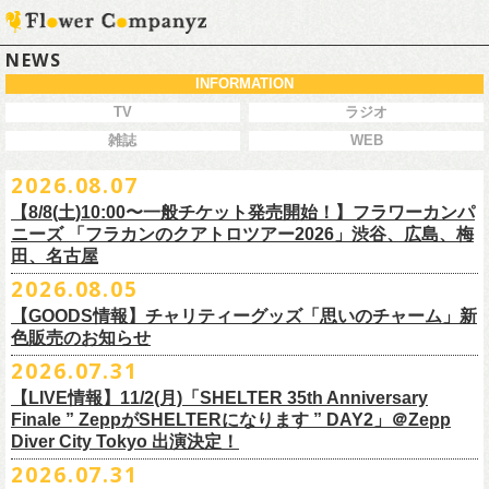
NEWS
INFORMATION
TV
ラジオ
雑誌
WEB
2026.08.07
【8/8(土)10:00〜一般チケット発売開始！】フラワーカンパ
ニーズ 「フラカンのクアトロツアー2026」渋谷、広島、梅
田、名古屋
2026.08.05
今秋開催！自身初となるクラブクアトロ・ワンマンツアー、8/8(土)一般
【GOODS情報】チャリティーグッズ「思いのチャーム」新
チケット発売がスタート！
色販売のお知らせ
どうぞお早めに〜
2026.07.31
【LIVE情報】11/2(月)「SHELTER 35th Anniversary
チャリティーグッズ「思いのチャーム」（リフレクターチャーム）の再
Finale ” ZeppがSHELTERになります ” DAY2」＠Zepp
販が決定致しました。
Diver City Tokyo 出演決定！
白、緑、赤オレンジの３つの新色展開で、
2026.07.31
8/23(日)フラワーカンパニーズ ワンマンライブ「横浜ストーリー2026」