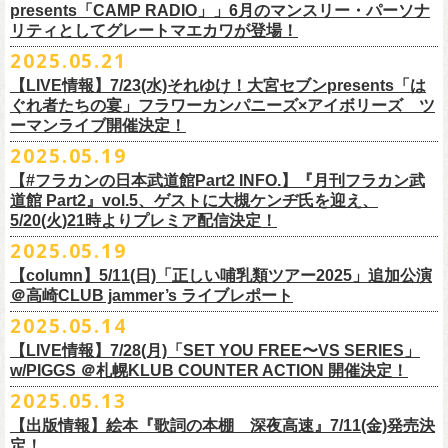
ネクストロード 03-5114-7444 (平日14～18時)
ム未収録集〜』を7月9日にリリースすることが決定！
https://www.youtube.com/watch?
v=kTtAgK2Iq4A&t=2345s
presents「CAMP RADIO」」6月のマンスリー・パーソナ
ての⼤切な曲がたくさんあると思います。
※宛名入れはひらがなのみとなります。（日付やメッセージ、イラスト
こちらの商品は受注生産販売となります（公演当日の販売は未定）。
合わせてお見逃しなく！
チケット料金：¥5,200(税込/整理番号付/
ドリンク代別途要)
全19曲75分、フルに収録された、これぞ真のとっておきの企画盤です。
リティとしてグレートマエカワが登場！
何より、メンバーにとっては全ての曲が⼤切な曲で、⼀年中⾏なってい
等は不可）
※全公演、高校生以下は当日¥2,000 キャッシュバック(当日年齢を証明で
どうぞお楽しみに！
■vol.2
るライブでは新旧問わず並列でセットリストに組み込まれ、今も⽣き続
※イベントの撮影・録音・録画（ライブ機能や画面録画含む）は一切禁
2025.05.21
今回3サイズをご用意（※写真 :鈴木圭介、グレートマエカワ S着用/ 竹安
＜番組情報＞
9月28日(日)岩手県盛岡市盛岡城跡公園を中心に開催される「いしがき
ラジオNikkei第１にて毎週木曜日21:30～22:10放
送「LOGOS
きるもの(学生証、
保険証など)のご提示が必要となります)
ゲスト：Hump Back
けています。
止とさせていただきます。
堅一 M着用/ミスター小西 L着用）、
『月刊フラカン武道館 Part2』
9月11日(木)、12日(金)＠仙台GIGSで開催されるスピッツ主催「ロックの
【LIVE情報】7/23(水)それゆけ！大宮セブンpresents「は
MUSIC FESTIVAL2025」にフラワーカンパニーズの出演が決定！
presents「CAMP RADIO」、
一般チケット発売日：
◎商品詳細
https://www.youtube.com/watch?
v=6XTayyWwFP0&t=6s
この全ての曲たちを改めてたくさんの⼈に知ってほしい、そんな気持ち
※整理番号での入場を予定しております。変更になる場合も御座います
前ポケット/背中部分にフラカンの日本武道館仕様のオリジナルタグ付
◾️vol.6
ほそ道2025」にフラワーカンパニーズの出演が決定！
ぐれ者たちの宴」フラワーカンパニーズ×アイボリーズ ツ
6月のマンスリー・パーソナリティをグレートマエカワが務めます ！
10/25〜12/22公演＞8月30日(土)
タイトル：HESOKURI ～オリジナルアルバム未収録集～
も込めて、
ので、予めご了承ください。
き、
ゲスト：TOSHI-LOW（BRAHMAN）
ーマンライブ開催決定！
フラワーカンパニーズの出演日は9月12日(金)になります。
チケットオフィシャル１次先行も本日よりSTART！
5月5 週目SPと6 月1週目、2週目の3本で豪華ゲストをお招きしお届けい
1/17〜3/14公演＞10月18日(土)
発売日：2025年7月9日
■vol.3
今回5名のライターさんと、四星球・北島康雄さんにご協⼒いただき、全
さらに、別途フラカンオリジナルデザインの布パッチをお付けします。
6月18日(水)21:00〜プレミア配信
2025.05.19
詳細は下記をチェック！
今年もやります！怒髪天との恒例”ジャンピング乾杯TOUR”！
たします。
品番：DQCL-3946
ゲスト：根本要（スターダスト☆レビュー）
曲レビュー企画を⾏うことになりました。
【対象商品】
（布パッチのデザインは後日！お楽しみに）。
本番URL：
https://youtu.be/Z9wrtIqELqE
5月31日(土)正午より、チケット先行受付もスタート！（〜6月10日
https://eplus.jp/ishigaki-fes/
今年は趣向を変えて、アコースティック＆トークコンサートで京都、甲
【#フラカンの日本武道館Part2 INFO.】『月刊フラカン武
価格：￥3,300(税込)
https://www.youtube.com/watch?
v=OMoBtAjSn-w
発売日：2025年7月11日(金)
(火)23:59まで）
府、松本にて開催決定！
道館 Part2』vol.5、ゲストに大槻ケンヂ氏を迎え、
収録楽曲：
「フラカンの音楽目録」reviewer
タイトル：歌詞（うた）の本棚 『深夜高速』
＊＊＊＊＊＊＊＊＊＊＊＊＊＊＊
＊アーカイブ配信中！
どうぞ、お見逃しなく！
◎「いしがきMUSIC FESTIVAL2025」
5/20(火)21時よりプレミア配信決定！
◎ラジオNikkei第１毎木21:30～22:10放
送
01. プライマル。
■vol.4：山里亮太（南海キャンディーズ）
天野史彬（ライター）
鈴木 圭介(著)/丹下 京子(絵)
事前販売受注期間：2025年6月28日(土)12:00〜7月20日(日)23:59まで
◾️vol.0 番組スタート直前スペシャル
日時：2025年9月28日(日)
本日よりHP先行も受付スタート！ぜひお早めに〜
「LOGOS presents「CAMP RADIO」」
2025.05.19
02. ハートのレース
https://youtube.com/live/_ipE-
Na37yY
大西健斗（ライター/SPICE編集部）
価格：￥2,200（税込）
受注受付url：web shop「ニワトリ堂」
ゲスト：スキマスイッチ
☆オフィシャル先行：5月31日（土）正午12:00〜6月10日（火）23:59
場所：岩手県盛岡市盛岡城跡公園を中心に開催
https://campradio.jp/
03．友達100万人
川上きくえ（ライター）
【column】5/11(日)「正しい哺乳類ツアー2025」追加公演
ISBN：9784845643035
https://flowercompanyzinc.stores.jp/
https://www.youtube.com/watch?v=BR4CmNuGCLg&t=28s
https://w.pia.jp/s/hosomichiofrock25of/
OFFICIAL SITE：
https://www.ishigaki-fes.jp/
☆HP先行
]10月19日（日）大阪城音楽堂にて開催される「OYZ NO YAON」＃007
5/29（木） 21:30～22:10；ゲスト・木村“Q太郎”至さん（ローディー）
04．そら（この空はあの空につながっている）
■vol.5
＠高崎CLUB jammer’s ライブレポート
北島康雄（四星球）
※対象商品は当日会場にてスタッフからお渡し致します。
お届け予定：9月10日(水)前後を予定
#いしがき2025
受付URL：
https://eplus.jp/jktour2
025-hp/
〜オヤジを愛したスパイ〜
6/ 5（木） 21:30～22:10；ゲスト・桜井秀俊さん（真心ブラザーズ
）
05. 青い吐息のように
ゲスト：大槻ケンヂ（筋肉少女帯/特撮/オケミス）
鈴木淳史（ライター）
2025.05.14
※こちら受注生産の商品となり、公演当日の販売は現状未定となってお
◾️vol.1
◎「ロックのほそ道2025」
#いしがきミュージックフェスティバル
受付期間：2025/5/30（金）21:00〜6/8（日）2
3:59
にフラワーカンパニーズの出演が決定！
※リピート放送：19日（木）21:30～22:10
06．セミ・ロング
https://www.youtube.com/watch?
v=1EMet2dx9d4
兵庫慎司（ライター）
【ローソンチケット】
ります。
ゲスト：加藤ひさし、古市コータロー（THE COLLECTORS）
日時：2025年9月12日(金) 17：15／18：00
【LIVE情報】7/28(月)「SET YOU FREE〜VS SERIES」
購入枚数制限：お1人様1公演につき4枚まで
6/12（木） 21:30～22:10；ゲスト・フミさん（POLYSICS） ※リピー
07. 天の神さまの言うとおり
ご購入はコチラから＞＞
購入を希望される方は事前販売受注期間内にてご注文ください。
https://www.youtube.com/watch?v=kTtAgK2Iq4A&t=2345s
会場：仙台GIGS
w/PIGGS ＠札幌KLUB COUNTER ACTION 開催決定！
只今から先行受付も開始！お申し込みはコチラ〜
ト：26日（木）21:30～22:10
08. スターな男
■vol.6
本日6/20(金)より「
フラカンの音楽目録」
と付したInstagramのオリジナ
※受付開始までにURL表示致します※
＊＊＊＊＊＊＊＊＊＊＊＊＊＊＊
出演：キタニタツヤ/SPITZ/フラワーカンパニーズ/Laura day
2025.05.13
◎「ジャンピング乾杯TOUR 2025 “山あり谷あり歌声一座のアコースティ
https://eplus.jp/ynks/
09．アンテな
ゲスト：TOSHI-LOW（BRAHMAN）
ルアカウントにて随時公開していきます！
喜多方、東京、松阪、福山の４箇所を回る、
フラワーカンパニーズの恒
■vol.2
romance（五十音順）
ック＆トークコンサート”」
＊発券手数料がお得
＊Radikoの「RN」にて全国でお聴きいただけます。
10. ザッツオーライ
【出版情報】絵本『歌詞の本棚 深夜高速』7/11(金)発売決
https://youtu.be/Z9wrtIqELqE
例アコースティック企画「
フォーク
の
爆発
2025 ～座って演奏するスタイ
※イベントチケットは、電子チケットでのお引き取りとなります。
テレビ埼玉の人気番組「それゆけ！大宮セブン」から誕生した芸人バン
◎「フラカンのオーバーオール」*オリジナル布パッチ付き
ゲスト：Hump Back
料金：1Fスタンディング／2F指定席/2F後方スタンディング ￥7,500-
10/17(金)名古屋DIAMOND HALLにて、フラワーカンパニーズ
9月4日(木)京都・磔磔 18:30/19:00 （問）清水音泉 06-6357-3666 (平日
＊全国LOGOSショップ店内でも放送されます。
11. 夜汽車のブルース
定！