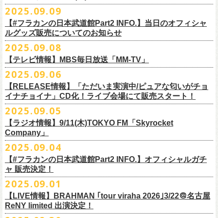
DJやついいちろう
Secret Artist：*後日発表
問い合わせ／SOGO TOKYO 03-3405-9999
2025.09.09
11月15日(土) 福井CHOP 16:30/17:00
■9月13日(土)19:00〜20:00 Inter FM「LOVE ON MUSIC」
Name the Night
Guest Artist : 鈴木圭介 (フラワーカンパニーズ)
11月16日(日) 神戸VARIT. 15:30/16:00
【#フラカンの日本武道館Part2 INFO.】当日のオフィシャ
＊鈴木圭介、グレートマエカワ生出演
ハモニカクリームズ
MC ：矢野きよ実
11月29日(土) 名古屋E.L.L 16:30/17:00
ルグッズ販売についてのお知らせ
https://www.interfm.co.jp/loveonmusic/
雅轟太鼓
料金：全席指定 ／ 前売 ￥6,500‐ 当日 ￥7,000‐ 入場時ドリンク代￥600-
11月30日(日) 静岡サナッシュ 15:30/16:00
2025.09.08
別途必要
9月20日(土)フラカンの日本武道館公演当日のグッズ販売ついてのお知ら
12月6日(土) 宇都宮HEAVEN’S ROCK VJ-2 16:30/17:00
◆お笑いステージ◆
チケット発売：2025年10月15日(水) 正午～
【テレビ情報】MBS毎日放送「MM-TV」
せです。
12月7日(日) 水戸LIGHT HOUSE 15:30/16:00
ですよ。
チケット受付：チケットぴあ Ｐコード 311-504
2025.09.06
12月13日(土) 盛岡CLUB CHANGE WAVE 16:30/17:00
■
9月8
日(月)27:20〜
MBS毎日放送「MM-TV」
ヨネダ2000
イープラス
https://eplus.jp/minnano-xmas/
☆グッズ販売：12:00〜予定（準備状況により、
少々お待ちいただく場合
本日開催された「フラカンの日本武道館 Part2 〜超・今が旬〜」こちら
12月14日(日) 弘前KEEP THE BEAT 15:30/16:00
【RELEASE情報】「ただいま実演中/ピュアな匂いがチョ
＊グレートマエカワ インタビューOA
================================================
お問合せ：並矢株式会社 052-683-5885 （平日10時から17時）
がございます）
のライブの模様がU-NEXTにて独占ライブ配信されることが決定！
イナチョイナ」CD化！ライブ会場にて販売スタート！
12月21日(日) 京都磔磔 15:30/16:00
◎「ドラデラ2025 爽やかアクキー」
※
リピート放送；
9/11(木)、9/12(金)、9/14(日)
☆ご購入商品を入れる袋のご用意はございませんので、
みなさまの方で
詳細は後日発表致します。
12月22日(月) 京都磔磔 18:30/19:00
2025.09.05
価格：800円(税込)
https://www.mbs.jp/mmtv/
文・天野史彬 写真：新保勇樹
ご準備をお願い致します
昨日開催しました「フラカンの日本武道館 Part2 〜超・今が旬〜」にて
2026年
サイズ：85 × 40ｍｍ
#MMTV_mbs
【ラジオ情報】9/11(木)TOKYO FM「Skyrocket
どうぞお楽しみに！
オフィシャルグッズを購入いただきありがとうございました。
1月17日(土) 長野CLUB JUNK BOX 16:30/17:00
Company」
▼
＊「フラカンの日本武道館 Part2 オフィシャルグッズ」につきまして
一部の商品を事後通販させていただくことが決定しました。
1月18日(日) 千葉LOOK 15:30/16:00
ーーーーーーーーーーーーーー
2025年９月20日、フラワーカンパニーズが10年ぶりとなる日本武道館ワ
2025.09.04
現金に加え、各種キャッシュレス決済もご利用いただけます。
対応ブ
1月24日(土) 高知X-pt. 16:30/17:00
■9月11日(木)17:00〜20:00 TOKYO FM「Skyrocket Company」
ンマン公演「フラカンの日本武道館Part2 〜超・今が旬〜」を開催した。
ランドは下記画像をご確認ください
商品を買い逃した方、追加で買いたいなという方、ぜひご利用くださ
【#フラカンの日本武道館Part2 INFO.】オフィシャルガチ
1月25日(日) 広島SECOND CRUTCH 15:30/16:00
＊鈴木圭介、グレートマエカワ 生出演
☆フラワーカンパニーズ presents 「DRAGON DELUXE 2025〜特別
熟練の凄みと、消えることのないみずみずしさを兼ね備えた演奏。派手
ャ 販売決定！
い。
1月27日(火) 四日市CLUB CHAOS 18:30/19:00
https://www.tfm.co.jp/sky/
編〜」【俺たちのザ・ベストテンPart2】
になり過ぎず、かと言ってストイックにもなり過ぎず。躍動するバンド
◎「チョイナチョイナTシャツ」
2025.09.01
1月31日(土) 札幌近松 16:30/17:00
日時：10月17日(金) Open 18:15 / Start 19:00
と楽曲の世界観を彩り、会場を鮮やかに彩った演出。ダブルアンコール
2025年9月20日(土)開催、フラワーカンパニーズ日本武道館ワンマンライ
価格：￥3,500（税込）
【 受付URL 】
2月4日(水) 下北沢シェルター 18:30/19:00
会場：名古屋DIAMOND HALL
【LIVE情報】BRAHMAN ｢tour viraha 2026｣3/22＠名古屋
までの全26曲、この10年間でリリースされてきた楽曲を中心としたリア
ブ「フラカンの日本武道館 Part2 〜超・今が旬〜」公演当日のオフィシ
ボディカラー：バニラ, グレイッシュパープル
https://capitalradioone.jp/
SHOP/387158/list.html
2月14日(土) 大阪バナナホール 16:30/17:00
ReNY limited 出演決定！
出演：
ルタイム感のあるセットリスト。すべてが「完璧だ！」と感嘆してしま
ャルグッズエリアにオフィシャルガチャが登場！
素材 ： 綿100％
2月15日(日) 岡山ペパーランド 15:30/16:00
フラワーカンパニーズ