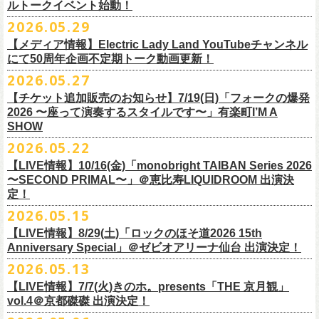
ルトークイベント始動！
素材 ： 綿100％
ローソン、
ミニストップ店舗にて直接払い戻しをさせていただきます。
＜オフィシャル抽選先行＞ 7/13(月)12:00～7/20(月・祝)23:59まで
発売日：7月4日(土)10:00〜
・富山県民小劇場ORBIS
◎「フォークの爆発2026 〜座って演奏するスタイルです〜」
サイズ：S / M / L / XL
ローソンで発券された⽅はローソンへ、
2026.05.29
ミニストップで発券された⽅は
https://
l-tike.com/st1/okuno1202-
1/
プレイガイド：イープラス
https://eplus.jp/sf/detail/
0039320001-
・バール・デ・美富味
7/5(日)兵庫・神戸クラブ月世界 開場15:30/開演16:00
＜製品サイズ＞
ミニストップへお⼿持ちの未使⽤
チケットをお持ちの上、ご来店くださ
他詳細はイベント公式サイトへ →
https://
breast.co.jp/okuno60th/
P0030682P021001?P1=
1221
【メディア情報】Electric Lady Land YouTubeチャンネル
・マリエ6F芝生広場
追加チケット＞2F立ち見席 ￥5,500（税込/ドリンク代別）
S ： 身丈66cm / 身幅55cm / 肩幅52cm / 袖丈21cm
い。実際の払戻⼿
順につきましては、下記URLをご確認ください。
ネクストロード 03-5114-7444（平日14～18時）
https://nextroad-
にて50周年企画不定期トーク動画更新！
・富山駅構内自由通路
＊ステージ上からの眺めになります
M ： 身丈70cm / 身幅58cm / 肩幅55cm / 袖丈23cm
https://l-tike.com/oc/lt/
haraimodoshi/
p.com/
contact/
チケット発売：7月6日 12時～
2026.05.27
＊自由席の方ご入場後、開演10分前のご案内を予定しています
L ： 身丈74cm / 身幅61cm / 肩幅58cm / 袖丈25cm
(注1)チケットの半券がもぎられているものについては、ご返⾦
対応を致
2027年にオープン50周年を迎える名古屋のライブハウスElectric Lady
プレイガイド：e-plus(イープラス)
発売日：7月2日(木)17:00〜
【チケット追加販売のお知らせ】7/19(日)「フォークの爆発
XL ： 身丈78cm / 身幅64cm / 肩幅61cm / 袖丈27cm
しかねます。
Land（通称E.L.L）でぴあ中部×フラワーカンパニーズの合同企画のトー
https://eplus.jp/sf/detail/
4562600001-P0030001
プレイガイド：イープラス
https://eplus.jp/sf/detail/0039320001-
2026 〜座って演奏するスタイルです〜」有楽町I’M A
※上記サイズはあくまでも目安の寸法です
(注2)チケット代以外の外⼿数料(配送⼿数料は除く)の返⾦
については、
クイベントシリーズ、vol.1の開催が8月31日(月)に決定！
フェスHP:
backonlivefes.com
SHOW
P0030685P021001?P1=1221
「フォークの爆発2026 ミニマル巡業 〜うたとギターとコーラスと〜」
「各種⼿数料券」が必要となります。
払い戻しの際に忘れずお持ちくだ
問：清水音泉 06-6357-3666（平日 15:00~18:00）
福島にて開催決定！
2026.05.22
さい。もし各種⼿
数料券を紛失された場合、外⼿数料のご返⾦
は致しか
日本のロック史を彩るさまざまバンドが出演し、ライブハウスシーン黎
info@shimizuonsen.com
ねますので何卒ご了承下さい。
【LIVE情報】10/16(金)「monobright TAIBAN Series 2026
明期ならではの驚きのエピソードから、まるで都市伝説のようなとんで
◎「フォークの爆発
2026
ミニマル巡業 〜うたとギターとコーラスと〜」
〜SECOND PRIMAL〜」＠恵⽐寿LIQUIDROOM 出演決
(注3) 払い戻しには「チケット」が必要です。払い戻し手続きより先に、
も逸話まで、これまでもさまざまな伝説が語られてきたてE.L.L。
※ミニマル巡業とは『
新たな試みとして歌とアコースティックギター一
定！
チケットの発券手続きの上、
再度Loppiにて払戻しお手続きください。
来年2027年にオープン50周年を控えたE.L.Lについて、フラカン鈴木圭介
本とコーラスと小
物の楽器などで構成するライヴ』です
(注4)夜間・早朝(21時～6時頃)は防犯対策として、
レジ内の現⾦が制限さ
2026.05.15
とグレートマエカワがホスト役となり、さまざまなバンドマン、シンガ
日時：
9/21(
月祝
)
開場
15:30/
開演
16:00
れております。その為、夜間・
早朝とその直前・直後の時間帯はつり銭
ー、関係者をゲストに迎えて語り明かすトークセッションを企画。
【LIVE情報】8/29(土)「ロックのほそ道2026 15th
会場：福島
Player
’
s Cafe
2027年にオープン50周年を迎える名古屋のライブハウスElectric Lady
◎
「SMILEY’S CONNECTION スマイリー原島 BIRTHDAY FESTIVAL
が 不⾜する場合がございますので、払い戻しは夜間・
早朝を避けてお⼿
このトークシリーズでは、E.L.L.にこれまで関わってきたミュージシャ
Anniversary Special」＠ゼビオアリーナ仙台 出演決定！
チケット料金：
4,800
円（税込
/
整理番号付
/
ドリンク代別） ※高校生以下
Land（通称E.L.L）でぴあ中部×フラワーカンパニーズの合同企画のトー
6days ～ ハメチ a-GOGO CARNIVAL!!～」
続きいただきますようお願い申し上げます。
ン、関係者、そして当時はファンだった人々とともに、まもなく50年を
2026.05.13
は当日
¥2,000
キャッシュバック（
当日年齢を証明できるもの（学生証、
クイベントシリーズを開始することが決定！
＜
day
２下北沢
CLUB Que
編＞
迎えるライブハウスの、ツワモノたちの記憶を語っていきます。配信や
10月、11月と自身初となるクラブクアトロ・
ワンマンツアーも決まって
保険証など）
のご提示が必要となります）
【LIVE情報】7/7(火)きのホ。presents「THE 京月観」
9
月
3
日
(
木
)
下北沢
CLUB Que
【ローソンチケットでご購入で、電子チケットをご選択の
インタビューでは語れない、ここだけの話もたくさん披露予定。
いるフラワーカンパニーズ、
2026年を右肩上がりに盛り上げる8箇所9公
一般チケット発売日：
7
月
18
日
(
土
)
vol.4＠京都磔磔 出演決定！
日本のロック史を彩るさまざまバンドが出演し、ライブハウスシーン黎
出演：
POLYSICS
／フラワーカンパニーズ／
SCOOBIE DO
お客様】
演のツアー開催決
定！
問い合わせ：ノースロードミュージック
明期ならではの驚きのエピソードから、まるで都市伝説のようなとんで