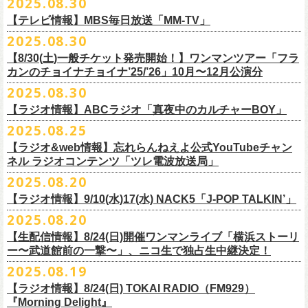
2025.08.30
うような、感動というもののさらに向こう側へ突き抜けていくような、
様々なアイテムが全16種類。ぜひお楽しみください！
サイズ：160（バニラのみ） / S / M / L / XL / XXL
【 受付期間 】
2月21日(土) 別府Copper Ravens 16:30/17:00
うつみようこ(vo)
素晴らしく爽快なライブだった。
＜製品サイズ＞
【テレビ情報】MBS毎日放送「MM-TV」
◆コンビニ(番号端末式)・銀行ATM・ネットバンキング決済
2月22日(日) 福岡CB 15:30/16:00
真城めぐみ(vo)
ライブの1曲目を飾ったのは、今年リリースの最新アルバム『正しい哺乳
160 ： 身丈62cm / 身幅46cm / 肩幅40cm / 袖丈18cm
9月22日(月) 17:00 ～ 9月27日(土) 22:59まで
2025.08.30
2月24日(火) 豊橋Club KNOT 18:30/19:00
中森泰弘(g)
■
9月
1日(月)27:20〜
MBS毎日放送「MM-TV」
類』収録の“少年卓球”。開演時間が来て、会場の照明が落ちて真っ暗にな
S ： 身丈65cm / 身幅49cm / 肩幅42cm / 袖丈19cm
◆クレジットカード決済
2月28日(土) 新潟GOLDEN PIGGS BLACK 16:30/17:00
【8/30(土)一般チケット発売開始！】ワンマンツアー「フラ
奥野真哉(key)
＊グレートマエカワ インタビューOA
り、照明が点滅しはじめ、野性的なビートが鳴り響く登場SE“Eeyo”が流
M ： 身丈69cm / 身幅52cm / 肩幅46cm / 袖丈20cm
9月22日(月) 17:00 ～ 9月30日(火) 22:59まで
3月1日(日) 金沢AZ 15:30/16:00
カンのチョイナチョイナ’25/’26」10月〜12月公演分
クハラカズユキ(dr)
※
リピート放送；
9/4(木)、9/5(金)、9/7(日)
れ出した瞬間から異様なほどの高揚感が会場を包み込み、そして竹安堅
L ： 身丈73cm / 身幅55cm / 肩幅50cm / 袖丈22cm
3月7日(土) HEAVEN’S ROCKさいたま新都心 16:30/17:00
チケット料金：前売 ¥5,500（税込／整理番号付／ドリンク代別途要）
2025.08.30
https://www.mbs.jp/mmtv/
一の目が醒めるようなギターから“少年卓球”が始まった瞬間に、もうこの
XL ： 身丈77cm / 身幅58cm / 肩幅54cm / 袖丈24cm
【 お届け 】
3月14日(土) 仙台darwin 16:30/17:00
※⾼校⽣以下は当⽇¥2,000 キャッシュバックします
#MMTV_mbs
日のフラカンの勝利は確定した――そんな気持ちになった。『正しい哺
【ラジオ情報】ABCラジオ「真夜中のカルチャーBOY」
XXL：身丈81cm / 身幅63cm / 肩幅57cm / 袖丈25cm
10月下旬発送予定
（当⽇年齢を証明できるもの（学⽣証、保険証など）のご提⽰
が必要と
10年ぶり2回目となる日本武道館公演『フラカンの日本武道館 Part2 〜
乳類』はこの10年をかけてフラカンが研ぎ澄ませてきたバンドサウンド
※上記サイズはあくまでも目安の寸法です
2025.08.25
チケット料金：¥5,200(税込/整理番号付/
ドリンク代別途要)
なります）
■8月30日(土) 、9月6日(土)、9月13日(土)
超・今が旬〜』を9月20日(土)
に開催するフラワーカンパニーズが、
今年1
とメッセージ性が高次元で結晶化した大傑作だが、その中でも、“少年卓
※全公演、高校生以下は当日¥2,000 キャッシュバック(当日年齢を証明で
【ラジオ&web情報】忘れらんねえよ公式YouTubeチャン
※チケットにスタンディングの記載がありますが、
当日は椅子あり自由
深夜2:00〜3:00 ABCラジオ「真夜中のカルチャーBOY」
月より月１配信のYouTube番組『月刊フラカン武道館 Part2』をスター
先行配信しておりました「ただいま実演中/ピュアな匂いがチョイナチョ
球”はポップで疾走感があり、初めてロックで高揚した瞬間をギュッと思
ネル ラジオコンテンツ「ツレ電波放送局」
きるもの(学生証、
保険証など)のご提示が必要となります)
席でのご案内となります。
※グレートマエカワ インタビューOA
ト、番組スタート直前スペシャルのvol.
0としてスキマスイッチ、第１回
イナ」を急遽CD化、ライブ会場にて販売がスタート！
い出させるような楽曲だ。10年ぶりの武道館とライブの1曲目を飾るに相
一般チケット発売日：
2025.08.20
券売状況により、
当日券でのご来場のお客様に後方にてスタンディン
https://abcradio.asahi.co.jp/mayoboy/
目のゲストとしてTHE COLLECTORSの加藤ひさし(vo)と古市コータロー
ぜひお手元に〜
応しい楽曲が最新アルバムに収められているという点で、今のフラカン
■8月25日(月)21:00公開
10/25〜12/22公演＞8月30日(土)
グをお願いする
場合もございます
(
g)、第２回目にHump Back、第３回目はスターダスト☆レビューの根本
の絶好調ぶり、そして、この10年間のフラカンが歩んだ道のりの豊かさ
【ラジオ情報】9/10(水)17(水) NACK5「J-POP TALKIN’」
忘れらんねえよ公式YouTubeチャンネル ラジオコンテンツ「ツレ電波放
1/17〜3/14公演＞10月18日(土)
＊2/21＠大分公演のみ＞10月25日(土)
一般チケット：発売中
要、
第４回目は南海キャンディーズの山里亮太、
第５回目は筋肉少女帯
◎31st single「ただいま実演中/ピュアな匂いがチョイナチョイナ」
を感じずにはいられない。
送局」
2025.08.20
■9月10日(水)、17日(水) 24:00～24:30 NACK5「J-POP TALKIN’」
https://flowercompanyz.com/live/2025/06/18/8686
の大槻ケンヂ、
第６回目はBRAHMANのボーカル・TOSHI-LOW、
第７回
価格：1100円(税込)
他にも美しい情景を想起させる“アメジスト”や“ミント”、下世代へのメッ
第10回ツレ：フラワーカンパニーズ 鈴木圭介/グレートマエカワ
【生配信情報】8/24(日)開催ワンマンライブ「横浜ストーリ
詳細：
https://flowercompanyz.com/live/2025/08/12/8752
＊鈴木圭介、グレートマエカワ ゲスト出演
問い合わせ：JAILHOUSE TEL:052-936-6041
https://www.jailhouse.jp/
目はラッパー・シンガーソングライターのNovel Core、そして８回目に四
収録曲:
セージを歌う“履歴書”、長い旅路を歩き続けるバンドの生き様を伝える“ハ
https://youtu.be/BIya9VH0ZOI
ー〜武道館前の一撃〜」、ニコ生で独占生中継決定！
https://www.nack5.co.jp/program/j-pop_talkin/
星球を招きお届けしてきた今番組（
全回アーカイブ配信中）。
1.ただいま実演中
イエース”（この曲の演奏時には、ステージセットとして、実際に60万キ
2025.08.19
2.ピュアな匂いがチョイナチョイナ
ロ以上を走行したというバンドの先代ハイエースが登場した）、キャッ
番組最終回となる今回は、フラカンメンバー4人による「
武道館直前スペ
価格：1100円(税込)
【ラジオ情報】8/24(日) TOKAI RADIO（FM929）
チーなサウンドとモチーフの中に現代社会や人間への批評眼を忍び込ま
シャル」を9月17日(水)21:
『Morning Delight』
00より生配信決定！
せた“ラッコ！ラッコ！ラッコ！”……この10年で生まれた多彩な楽曲たち