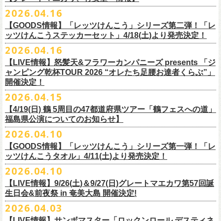
ー」の歌詞をデザインした「モンキーTシャツ」！
い。
証明できるもの（学生証、保険証など）
のご提示が必要となります）
チケット料金：全席指定¥3,500（税込） *未就学児童入場不可
hot.ne.jp/
☆オフィシャル先行☆
一般発売に先がけ、5/22(金)よりオフィシャル先行受付がスタート！
2026.04.16
≪受信可能ドメイン≫
l-tike.com
/
ent.
lawson.co.jp
一般チケット発売日：8月29日(土)
うつみようこ＆Yokoloco Band LIVE情報
チケット発売日：5月30日(土)10:00
5月15日(金)18:00 〜 5月24日(日)23:59
どうぞお見逃しなく！
4/30(木)恵比寿リキッドルーム公演より販売開始いたします！
＜お問合せ＞ローソンチケットインフォメーション
https:
//l-
【GOODS情報】「レッツけんこう」シリーズ第二弾！「レ
[オクノシンヤ(key)クハラカズユキ(ds)グレートマエカワ(b)竹安堅一(g)う
プレイガイド：チケットぴあ
https://t.pia.jp/
https://w.pia.jp/s/hosomichi26ofs/
tike.com/contact/
ッツけんこうステッカーセット」4/18(土)より発売決定！
つみようこ (vo.g)]
お問い合わせ：ell.SIZE 052-211-3997
＊本公演のチケットはチケット不正転売禁止法の対象となる「特定興行
◎「monobright TAIBAN Series 2026 〜SECOND PRIMAL〜」
2026.04.16
Electric Lady Landホームページ ＞
https://www.ell.co.jp/
入場券」となります
「レッツけんこう」シリーズ第二弾！ステッカーセットの発売が決定！
日時：2026年10月16日(金) 開場18:00/開演19:00
・6月5日(金) ＠名古屋TOKUZO
※本イベントはトークイベントです。当日はライブパフォーマンスはご
【LIVE情報】怒髪天&フラワーカンパニーズ presents 「ジ
4/18(土)SaToMansion 10th anniversary festival【南部事変 2026】公演よ
会場：恵⽐寿LIQUIDROOM
*ワンマン
ざいません。
ャンピング乾杯TOUR 2026 “オレたち足腰お達者くらぶ”」
◎「ロックのほそ道2026 〜15th Anniversary Special〜」
り販売開始いたします！
出演：モノブライト / フラワーカンパニーズ
18:30open 19:30start
開催決定！
「フォークの爆発2026 ミニマル巡業 〜うたとギターとコーラスと〜」
日時：2026年8月29日(土) 16:00 / 17:00
チケット料金：前売5,500円(税込/ドリンク代別/整理番号付)
京都のアイドルグループ・きのホ。の主催企画「THE 京月観」7/7(火)＠
予約￥5,000 当日￥5,500
編、長野での開催が決定！
2026.04.15
会場：ゼビオアリーナ仙台
一般チケット発売日：7月11日(土)
京都磔磔にフラワーカンパニーズの出演が決定！
https://www.tokuzo.com/2026Jun/20260605
出演：阿部真央 / クリープハイプ / Spitz / フラワーカンパニーズ（五十
2020年開催した「フラカンの横浜アリーナ」から続く＜フラカンの横浜
問い合わせ：ディスクガレージ https://info.diskgarage.com
【4/19(日) 鶴 5周⽬の47都道府県ツアー「鶴フェスへの道」
◎「フォークの爆発2026 ミニマル巡業 〜うたとギターとコーラスと〜」
音順）
ストーリー＞シリーズ、
福島県公演についてのお知らせ】
本日5月13日20:00から、チケットの先行抽選予約の受付もスタート！
◎「着ぐるみラッコのマグカップ」
・6月5日(土) ＠名古屋TOKUZO
※ミニマル巡業とは『
新たな試みとして歌とアコースティックギター一
料金：アリーナスタンディング￥10,000(税込・ブロック指定・入場整理
今年も8月23日(日)F.A.D YOKOHAMAにて開催決定！
＊オフィシャル先行受付＊
どうぞお見逃しなく！！
価格：￥2,000(税込）
2026.04.10
*ゲストあり：EDDIE（the 原爆オナニーズ）森田裕(バレーボールズ)
本とコーラスと小
今週末に出演を予定しておりました
物の楽器などで構成するライヴ』です
番号付)、スタンド指定席：￥10,000(税込)、車椅子席：￥11,000(税込)
期間：2026年5⽉22⽇(⾦) 18:00〜2026年5⽉31⽇(⽇) 23:59
カラー：グリーン , ホワイト
【GOODS情報】「レッツけんこう」シリーズ第一弾！「レ
17:00open 18:00start
日時：7/14(火) 開場18 : 30/開演19 : 00
お問い合わせ：ノースロードミュージック TEL 022-256-1000（営業時
◎「横浜ストーリー2026」
受付URL：
https://l-tike.com/monobright/
◎きのホ。presents「THE 京月観」vol.4
素材 ： ポリプロピレン
ッツけんこうタオル」4/11(土)より発売決定！
予約￥5,000 当日￥5,500
会場：
■2026年4月19日（日） 鶴 5周⽬の47都道府県ツアー「鶴フェスへの道」
長野
BAR THREE
間 平日11:00〜16:00）
日時：8月23日(日)Open 15:30 / Start 16:00
日時：2026年7月7日(火) 18:00 OPEN/18:30 START
サイズ：直径 約82mm × 高さ 約92mm
https://www.tokuzo.com/2026Jun/20260606
2026.04.10
チケット料金：4,800円（税込/整理番号付/ドリンク代別） ※高校生以下
福島県公演
HP:
https://rocknohosomichi.com
会場：神奈川・F.A.D
YOKOHAMA
会場：京都磔磔
容量／約340ml
お待たせしました、「レッツけんこう」シリーズの発売が決定！
は当日¥2,000キャッシュバック（
会場：福島県・OUTLINE 出演：鶴 / フラワーカンパニーズ
当日年齢を証明できるもの（学生証、
Instagram:
https://www.instagram.com/hosomichiofrock/
チケット料金：前売￥5,200（税込/整理番号付/
ドリンク代別）
【LIVE情報】9/26(土)＆9/27(日)グレートマエカワ第57回誕
出演：フラワーカンパニーズ / きのホ。
本体重量／約92g
第一弾として、「レッツけんこうタオル」が完成！
・6月7日(日)「Rainbow Hill 2026」」＠大阪 服部緑地・野外音楽堂
保険証など）
のご提示が必要となります）
X:
https://x.com/hosomichiofrock
生日会&前夜祭 in 奄美大島 開催決定!
※高校生以下は当日￥2,000キャッシュバック （当日年齢を証明できるも
チケット料金：¥4,800 (ドリンク代別途)
耐熱温度：140℃
4/11(土)「フラカンと行くザ50回転ズの故郷巡りツアー！」＠出雲アポロ
*イベント出演
一般チケット発売日：5月23日(土)
につきまして、鶴のオフィシャルサイトでお知らせがありましたとお
の(学生証、保険証など)
のご提示が必要となります）
2026.04.03
＊チケット先行抽選受付： 5/13(水)20:00~ 5/26(M火)23:59
耐冷温度：-40℃
公演より販売開始いたします！
開場/開演11:00 – 終演18:30予定
問い合わせ：長野CLUB JUNK BOX
り、延期となりました。
一般発売日:6月27日(土)
https://w.pia.jp/t/kinopo-
thekyogetsukan/
※ やわらかい乳白色と独特の透け感のあるマグカップです。
【LIVE情報】サンボマスター「ロックンロール デスティネ