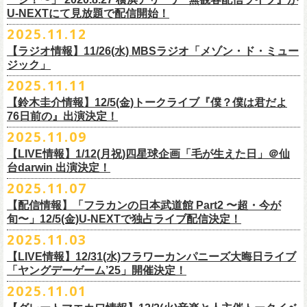
【当日】￥4500 (+2D)
1-4）
3日目12/28(日)、”年忘れ‼ レディクレSP 第3夜『レディクレ初参！フラ
U-NEXTにて見放題で配信開始！
12/21(日)、22(火)に開催するフラワーカンパニーズ ワンマンツアー「フ
【ホスト】MANABE “MR.PAN” TAKA SHI (THE NEATBEATS)／OKUNO
開催時間及び入場料：
カンとスキマのスペシャルバンド＜ザ・
ライターズ＞ ！』”と題し、スペ
ラカンのチョイナチョイナ’25/’26」の京都公演であり、年末恒例
磔
磔
2デ
2025.11.12
SHIN YA (SOUL FLOWER UNION)
2月6日（金）16:00～22:00, 前売り900円 当日1,200円
シャルなステージをお届けします！
イズの生配信が決定！
【ラジオ情報】11/26(水) MBSラジオ「メゾン・ド・ミュー
【お客様】増子直純 (怒髪天)／グレートマエカワ (フラワーカンパニーズ)
2月7日（土）11:00～21:00, 前売り1,200円 当日1,500円
どうぞお楽しみに〜
ジック」
【チケット発売】イープラス
2月8日（日）11:00～19:00, 前売り1,100円 当日1,400円
毎年恒例、ほぼ被りなしの京都磔磔2days、
お得になる2days通し視聴チ
鈴木圭介57歳の誕生日に恵比寿
LIQUIDROOMNにてワンマンライブ開催
2025.11.11
【イープラスURL】
https://eplus.jp/sf/detail/4446640001-P0030001
◎「FM802 ROCK FESTIVAL RADIO CRAZY 2025」
ケットの販売もあり！
■11月26日(水)深夜25:30〜 MBSラジオ「メゾン・ド・ミュージック」
決定！
【チケット発売日】12/6 10:00〜
【鈴木圭介情報】12/5(金)トークライブ『僕？僕は君だよ
チケット：
https://eplus.jp/sf/
detail/4430060001-P0030001
LIVE HOUSE Antenna -BEYOND ZERO Garage-
アーカイブ視聴も両日12/30(火)23:59まで可能です（
チケットのご購入は
＊鈴木圭介、グレートマエカワが11月の４週目パーソナリティを担当
76日前の』出演決定！
＊椅子席となります
12月28日(日)16:35〜 -
同日19:00まで）。
https://www.mbs1179.com/mm/
◎フラワーカンパニーズ・ワンマンライヴ
「フラカンの日本武道館 Part2 〜超・今が旬〜」の映像作品が
出店ビール会社：
年忘れ‼ レディクレSP 第3夜
2025.11.09
〜鈴木圭介誕生日「初めまして、57歳」〜
12/5(金)19:00よりU-NEXTにて配信されることを記念して、過去のライブ
渥美半島醸造
『レディクレ初参！フラカンとスキマのスペシャルバンド＜ザ・
ライタ
視聴チケット発売スタート！
【LIVE情報】1/12(月祝)四星球企画「毛が生えた日」＠仙
日時：2026年4月30日(木) 開場18:15／開園19:00
映像４作品が同じくU-NEXTで配信決定！
ISEKADO
ーズ＞ ！』
どうぞ、お楽しみに！
台darwin 出演決定！
会場：恵比寿
LIQUIDROOM
West Coast Brewing
出演：ザ・ライターズ（フラワーカンパニーズ＋スキマスイッチ）
チケット料金：前売り¥5,700(税込/整理番号付/ドリンク代別途要) *記念バ
2025.11.07
先日配信された「フラカンの横浜アリーナ -リモートライヴ編- 〜生き続
OGA BREWING
イベントオフィシャルサイト：
https://radiocrazy.fm/
◎フラワーカンパニーズ ワンマンツアー「フラカンのチョイナチョイ
ッヂ付
けてる事は最大のメッセージ！〜」 2020.8.27 横浜アリーナ *無観客配信
【配信情報】「フラカンの日本武道館 Part2 〜超・今が
オラホビール
「フラカンの日本武道館 Part2 〜超・今が旬〜」の映像作品が
ナ’25/’26」
JUN SKY WALKER(S) TOUR 2026 “READH TO GO”の対バンシリーズ＜
一般チケット発売日：2026年3月15日(日)10:00
旬〜」12/5(金)U-NEXTで独占ライブ配信決定！
ライブに続く第2弾として、
「フラカンの日本武道館 Part2 〜超・今が旬〜」の映像作品が
Kakegawa Farm Brewing
12/5(金)19:00よりU-NEXTにて配信されることを記念して、
過去のライブ
12月21日(日) 開場15:30/開演16:00 〜竹安56〜 ＊会場チケット完売
狼煙上がる時＞7/12(日)名古屋公演にフラワーカンパニーズの出演が決定
ネクストロード 03-5114-7444（平日14:00〜18:00）
本日11月27日(木)正午より『フラワーカンパニーズ「ゾロ目だョ全員集
12/5(金)19:00よりU-NEXTにて配信されることを記念して、過去のライブ
2025.11.03
KANKIKU BREWERY
映像４作品が同じくU-NEXTで配信決定！
12月22日(月) 開場18:30/開演19:00 フラカンのロックンロール大会 ＊
しました！
合!〜フラカン33年、野音99年〜」2022.9.23 日比谷野外大音楽堂』の配
映像４作品が同じくU-NEXTで配信決定！
京都醸造
会場チケット(5,200円) 残り僅か
【LIVE情報】12/31(水)フラワーカンパニーズ大晦日ライブ
信が開始しました！
CRAFT
BANK
第1弾として、本日11月20日(木)正午より『「フラカンの横浜アリーナ -リ
「ヤングデーゲーム’25」開催決定！
＊生配信詳細
◎JUN SKY WALKER(S) TOUR 2026 ”READH TO GO”＜狼煙上がる時＞
U-NEXT月額会員の方は、追加料金なくお楽しみいただけます。
先日配信された「フラカンの横浜アリーナ -リモートライヴ編- 〜生き続
CRAFT
BEER BASE
モートライヴ編- 〜生き続けてる事は最大のメッセージ！〜」
＜アーカイブ視聴期間：〜2025/12/30(火)23:59まで（※
2日間共通 ）＞
日時：2026年7月12日(日) 開場16:45/開演17:30
2025.11.01
けてる事は最大のメッセージ！〜」 2020.8.27 横浜アリーナ *無観客配信
CRAFTROCK BREWING
2020.8.27 横浜アリーナ *無観客配信ライブ』の配信が開始しました！
視聴チケット料金：
会場：名古屋Ellectric Lady Land