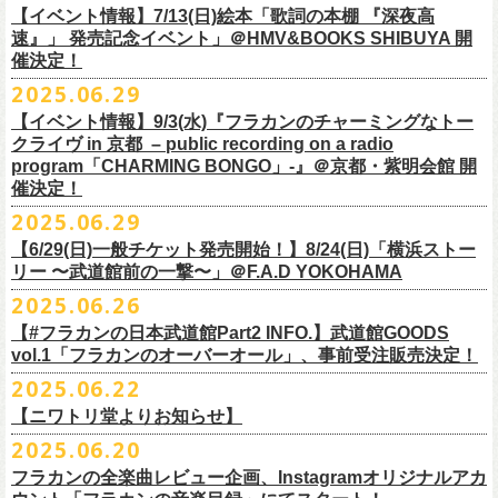
多方 大和川酒造北方風土館 より販売致します！
2.キャンペーン公式ページで、Spotifyの特別プレイリストを作成。
https://www.youtube.com/watch?
v=1EMet2dx9d4
タル配信することが決定！
【イベント情報】7/13(日)絵本「歌詞の本棚 『深夜高
イープラス販売URL（プレオーダー・一般共通）
3.作成したプレイリストを
#フラカンプレイリスト
をつけてXでシェア。
◎「フラカンの日本武道館 Part2 〜超・今が旬〜」オフィ
速』」 発売記念イベント」＠HMV&BOOKS SHIBUYA 開
https://eplus.jp/sf/detail/
4361520001-P0030001
4.フラワーカンパニーズ公式Xのキャンペーンポストをリポストして完了
■vol.6
催決定！
どうぞお楽しみに！
シャルグッズ事前通販ページ
◎「チョイナチョイナトートバッグ」
価格：¥2,000(税込)
です。
ゲスト：TOSHI-LOW（BRAHMAN）
2025.06.29
カラー：ストーンブルー、スモーキーピンク
https://capitalradioone.jp/
SHOP/387158/list.html
https://youtu.be/Z9wrtIqELqE
素材 ： 綿100％ キャンパス
【イベント情報】9/3(水)『フラカンのチャーミングなトー
■受付期間：7/16(水)17:00 ～ 8/24(日)22:59 ＊超早期ご注文特典ステッ
★応募期間
クライヴ in 京都 – public recording on a radio
サイズ：高さ40cm , 袋口幅48cm , 底幅33cm , 奥行(マチ)15cm , ハンド
カー付き：〜7/21(月祝)23:59 まで
2025年7月23日(水)〜2025年8月12日(火) 23:59まで
■vol.7
program「CHARMING BONGO」-』＠京都・紫明会館 開
ル長58cm , 内容量約15L
■発送予定：9月12日前後
※その他詳細はキャンペーン公式ページ記載の応募規約をご確認くださ
ゲスト：Novel Core
催決定！
＊その他詳細は上記通販ページをご確認ください
い
https://www.youtube.com/watch?
v=I8Zw-h9Anxg
2025.06.29
【6/29(日)一般チケット発売開始！】8/24(日)「横浜ストー
リー 〜武道館前の一撃〜」＠F.A.D YOKOHAMA
◎「CHICKEN SKIN RECORDS ガジェットポーチ」
2025.06.26
価格：2000円(税込)
カラー：ブラック、レッド
【#フラカンの日本武道館Part2 INFO.】武道館GOODS
vol.1「フラカンのオーバーオール」、事前受注販売決定！
サイズ：125×97×42ｍｍ
2025.06.22
【ニワトリ堂よりお知らせ】
2度目の日本武道館公演「フラカンの日本武道館 Part2 〜超・今が旬〜」
2025.06.20
の１ヶ月後より、
全国ワンマンツアーの開催が決定！
いつもフラワーカンパニーズのweb shop【ニワトリ堂】をご利用いただ
タイトルは「フラカンのチョイナチョイナ’25/’26」、
10/25(土)熊本
フラカンの全楽曲レビュー企画、Instagramオリジナルアカ
きありがとうございます。
Djangoを皮切りに、
来年2026年3/14(土)仙台darwinまで、
30箇所31公演を