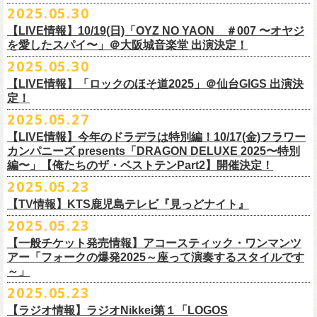
公演を直前に控えた9月3日(水)、
トークイベントを開催！
12月14日(日) 弘前KEEP THE BEAT 15:30/16:00
2025.05.30
7月21日(月祝)21:00より配信されます。
■内容：サイン会＋トークショー
泉 info@shimizuonsen.com
12月21日(日) 京都磔磔 15:30/16:00
8/24(日)F.A.D YOKOHAMAにて開催する「横浜ストーリー 〜武道館前の
【LIVE情報】10/19(日)「OYZ NO YAON ＃007 〜オヤジ
会場は登録有形文化財に指定されている京都・
紫
明
会館
にて、
2024年4月
12月22日(月) 京都磔磔 18:30/19:00
一撃〜」の一般チケットが本日6/29(日)10:00より発売開始！
フラカンの日本武道館公演のチケットは絶賛発売中。
を愛したスパイ〜」＠大阪城音楽堂 出演決定！
<イベント参加方法>
出演：子供バンド、怒髪天、フラワーカンパニーズ
よりスタートし今年2年目に突入した京都・α-
STATIONのフラワーカンパ
2026年
合わせてお見逃しなく！
電子チケットで対象商品をご予約ご購入いただいたお客様は先着にてイ
チケット料金：前売り オールスタンディング ￥6,900-（整理番号付/別途
10年ぶり2回目となる日本武道館公演『フラカンの日本武道館 Part2 〜
2025.05.30
ニーズのレギュラー番組「
CHARMING BONGO」の公開収録を兼ねて行
1月17日(土) 長野CLUB JUNK BOX 16:30/17:00
9/20(土)「フラカンの日本武道館 Part2 〜超・今が旬〜」まで１ヶ月を切
ベントにご参加いただけます。
ドリンク代）
超・今が旬〜』を開催するフラワーカンパニーズが、今年1月より月１配
われます。
【LIVE情報】「ロックのほそ道2025」＠仙台GIGS 出演決
1月18日(日) 千葉LOOK 15:30/16:00
ったタイミングでのワンマンライブ！
＜番組情報＞
※入場は整理番号順でのご入場となります
信のYouTube番組『月刊フラカン武道館 Part2』をスタート、6回目のゲ
定！
1月24日(土) 高知X-pt. 16:30/17:00
武道館とともに、お待ちしております
『月刊フラカン武道館 Part2』
※規定枚数に達し次第受付は終了させていただきますので予めご了承く
ストとして、TOSHI-LOW（BRAHMAN）の出演が決定！
◎『フラカンのチャーミングなトークライヴ in 京都 – public recording
2025.05.27
1月25日(日) 広島SECOND CRUTCH 15:30/16:00
■vol.7
ださい。
7/20(日)大阪公演追加チケット▼先着受付[e+]
on a radio program「CHARMING BONGO」-』
1月27日(火) 四日市CLUB CHAOS 18:30/19:00
◎「横浜ストーリー 〜武道館前の一撃〜」
ゲスト：Novel Core
【LIVE情報】今年のドラデラは特別編！10/17(金)フラワー
※ご購入されたご本人様のみご参加可能になります。分配や譲渡はでき
販売期間：7/1(⽕) 19:00 〜 7/19(⼟) 23:59
番組スタート直前スペシャルのvol.0としてスキマスイッチ、第１回目の
日時：2025年9月3日(水) OPEN 18:30 / START 19:00
1月31日(土) 札幌近松 16:30/17:00
日時：8月24日(日)Open 15:30 / Start 16:00
カンパニーズ presents「DRAGON DELUXE 2025〜特別
7月21日(月祝)21:00〜配信
ませんので、予めご了承ください。
https://eplus.jp/kodomoband/
ゲストとしてTHE COLLECTORSの加藤ひさし(vo)と古市コータロー(g)、
会場：京都・
紫
明
会館
2月4日(水) 下北沢シェルター 18:30/19:00
会場：神奈川・F.A.D YOKOHAMA
編〜」【俺たちのザ・ベストテンPart2】開催決定！
本番URL：
https://www.youtube.com/
watch?v=I8Zw-h9Anxg
フラワーカンパニーズが、
結成以来発表してきた楽曲を6人のreviewerた
※未就学児のお子様のご同伴をご希望の場合は、1名のみ同伴可能です。
第２回目にHump Back、第３回目はスターダスト☆レビューの根本要、
出演：フラワーカンパニーズ
2月14日(土) 大阪バナナホール 16:30/17:00
チケット料金：前売 ¥5,200(税込/整理番号付/ドリンク代別途要)
2025.05.23
ちによるレ
ビューとともに紹介する企画「フラカンの音楽目録」がスタ
ただし、座席のご用意はできませんので、同伴される方のお膝の上にお
第４回目は南海キャンディーズの山里亮太、そして第５回目は大槻ケン
入場料：1500円(税込/整理番号付自由席/
ドリンク代別途要)
2月15日(日) 岡山ペパーランド 15:30/16:00
前売￥5,200（税込、ドリンク代別、オールスタンディング）
ート！
座りいただきます。予めご了承ください。
ヂを招きお届けしてきた今番組（全回アーカイブ配信中）、第６回目と
【TV情報】KTS鹿児島テレビ『見っどナイト』
チケット発売日：6月29日(日)17:00〜
2月21日(土) 別府Copper Raven 16:30/17:00
※高校生以下は当日￥2,000キャッシュバック （当日年齢を証明できるも
＊アーカイブ配信中！
自他共に認めるライブマスターとして一年中ライブで全国を回りな
が
お席が必要な場合は、イベント参加券が必要です。
なる今回のゲストは、BRAHMANのボーカル・TOSHI-LOWを招聘。
プレイガイド：Live Pocket
https://t.livepocket.jp/e/flowercompanyz
2025.05.23
2月22日(日) 福岡CB 15:30/16:00
の(学生証、保険証など)のご提示が必要となります）
■vol.0 番組スタート直前スペシャル
■5月24日(土)25:15〜 25:45 KTS鹿児島テレビ『見っどナイト』
ら、コンスタントに楽曲を製作、新作を発表し、
今年1月には20枚目とな
▼詳細は下記ローソンチケットサイトをご確認ください。
9/20(土)開催「フラカンの日本武道館Part2 〜超・今が旬〜」グッズにつ
2月24日(火) 豊橋Club KNOT 18:30/19:00
一般発売日:6月29日(日)
【一般チケット発売情報】アコースティック・ワンマンツ
ゲスト：スキマスイッチ
https://www.kts-tv.co.jp/program/midnight/
るオリジナルアルバム『正しい哺乳類』
をリリース、これまで発表して
きまして、今回9/20までにお届け予定で、通販での事前販売受付（7月中
フラカン2度目の武道館開催を反対だと言い放つTOSHI-LOW、フラカン
アー「フォークの爆発2025～座って演奏するスタイルです
2月28日(土) 新潟GOLDEN PIGGS BLACK 16:30/17:00
プレイガイド：
フラワーカンパニーズがこれまでに発表した配信限定楽曲、数々のアー
https://www.youtube.com/watch?
v=BR4CmNuGCLg&t=28s
＊3/15(土)正しい哺乳類ツアー2025」＠鹿児島 SR HALL公演の模様が２
きた曲は300曲以上になります。
【特典会内容】
旬頃〜開始予定）を準備しております。
メンバーは番組終了までにTOSHI-LOWを納得させられるか?!
～」
3月1日(日) 金沢AZ 15:30/16:00
チケットぴあ
ティストトリビュート盤に参加した楽曲、シングル・カップリングに収
週にわたってオンエア！
その代表として 2004 年に誕⽣した「深夜⾼速」は、本当にたくさんの⽅
■トーク＆サイン参加券（1冊券）：トークショー＋サイン会
6月18日(水)21:00よりプレミア公開される。
3月7日(土) HEAVEN’S ROCKさいたま新都心 16:30/17:00
イープラス
録された楽曲など、現在入手困難となっているオリジナルアルバム未収
2025.05.23
■vol.1
にカバーしていただき、近年では CM にも起⽤されるなど、頼もしいフ
それに先がけた超先行販売として、フラカンのオリジナル・オーバーオ
3月14日(土) 仙台darwin 16:30/17:00
ローチケ
録楽曲をコンパイルした企画アルバム『HESOKURI ～オリジナルアルバ
ゲスト：加藤ひさし、古市コータロー(THE COLLECTORS)
ラカンの顔になってくれていますが、その他にも聴く⼈それぞれにとっ
※出演者との握手や接触はNGとさせて頂きます。
【ラジオ情報】ラジオNikkei第１「LOGOS
ールの販売が決定！
フラカンの日本武道館公演のチケットは絶賛発売中。