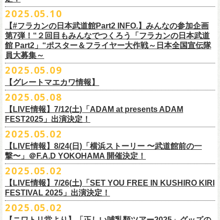
インスタグラムアカウント：
ルです〜」の一般チケットが今週末より発売開始！
※本受付は、スマートフォンからのみお申し込みいただけます。
ド・アイボリーズとフラワーカンパニーズとの異色対バンが決定！
■価格：20,000円(税込) ※送料別（一律：1100円）
https://www.youtube.com/watch?v=6XTayyWwFP0&t=6s
（tax in/1F・2Fスタンディングは整理番号付/ドリンク代別）
presents「DRAGON DELUXE 2025」の開催が決定！
12:00〜17:00)/info@shimizuonsen.com
◎「OYZ NO YAON ＃007 〜オヤジを愛したスパイ〜」
12. スタンドアローン
2025.05.10
◎「フラカンの音楽目録」
7/5(土)喜多方、7/6(日)東京、8/3(日)福山公演は5/25(日)10:00より発売、
フィーチャーフォン、BlackBerry、WindowsPhone、タブレット端末
アイボリーズはマヂカルラブリー・村上（ギター）、囲碁将棋・根建太
■仕様
お問い合わせ：ノースロードミュージック TEL 022-256-1000（営業時
9月6日(土)山梨・甲府桜座 16:30/17:00 （問）FOB新潟 025-229-5000
日時：2025年10月19日(日) 15:30開場∕16:00開演
13. 飛び跳ねマーチ
https://www.instagram.com/
flowercompanyz_mokuroku
7/31(木)松阪公演のみ、諸事情により5/26(月)10:00からの発売に変更とな
（iPad、Android）からのお申し込みはできません。
一（ベース）、GAG・SJ（キーボード）、すゑひろがりず・南條庄助
生地：デニム
■vol.3
間 平日11:00〜16:00）
「DRAGON DELUXE」は、“名古屋のロックシーン活性化”、“
デビューか
【#フラカンの日本武道館Part2 INFO.】みんなの参加企画
http://fobkikaku.co.jp
会場：大阪城音楽堂
14. 40
ります。
※ご利用には、ローソンWEB会員(無料)への登録が必要になります。
（ドラム）、そしてジェラードン・アタック西本（ボーカル）の5人で
厚さ：11オンス
ゲスト：根本要（スターダスト☆レビュー）
第7弾！“２回目もみんなでつくろう「フラカンの日本武道
HP：
https://www.north-road.co.jp/detail/detail.php?eid=87091
ら応援してくれている名古屋の皆さんへの恩返し”、“
名古屋への郷土愛”の
9月7日(日)長野・松本上土劇場 16:00/16:30 （問）FOB新潟 025-229-
出演：スターダスト☆レビュー / 怒髪天 / フラワーカンパニーズ / 笑い飯
15．気持ちいい顔でお願いします
館 Part2」“ポスター＆フライヤー大作戦～日本全国宣伝隊
2023年6月に結成。
■サイズ（cm）
https://www.youtube.com/watch?v=OMoBtAjSn-w
公式X：
https://x.com/hosomichiofrock
3つをテーマに掲げ、2012年より地元・
名古屋で開催しているフラワーカ
5000
http://fobkikaku.co.jp
チケット料金：
16．すべての若さなき野郎ども
員大募集～
エレキセットとは一味違ったフラカンのアコースティックライブ、どう
<受付期間>
番組の中でアイボリーズのオリジナル曲として、アタック西本が書いた
ウエスト/ヒップ/ワタリ/裾幅/股下
ンパニーズの主催イベント。
出演：怒髪天、フラワーカンパニーズ
【指定席】前売料⾦(税込)：
¥7200
17．ディスイズナゴヤ
ぞお楽しみに！
2025年7月2日(水)18:00 ～ 2025年7月6日（日）22:00 (入金終了23:00)ま
歌詞にフラカンメンバーが作曲、アレンジを担当したことがきっかけ
S ＞ 100 / 111 / 37 / 26 / 68
■vol.4：山里亮太（南海キャンディーズ）
2025.05.09
チケット料金：全自由 前売￥6,900-（ドリンク代別）＊未就学児童入場
【芝⽣⾃由席】前売料⾦(税込)：
¥6900
今年2025年9月20日(土)開催「フラカンの日本武道館 Part2 〜超・今が
18．失格（2013 Mix ver.)
で
で、今回の対バンが実現しました！
M ＞ 105 / 116 / 38 / 26.5 / 70
https://youtube.com/live/_ipE-Na37yY
14回目となる今年はいつもと趣向を変え、9/20(土)開催「
フラカンの日本
【グレートマエカワ情報】
不可(小学生以上のご入場される方全てにチケット必要)
問い合わせ：清⽔⾳泉 06-6357-3666 (平⽇12:00〜17:00) /
旬〜」、今回も日本全国各地からたくさんの方に集まっていただけるよ
19．どっち坊主大会
◎フラワーカンパニーズ アコースティック・ワンマンツアー
※上記受付期間内でも、規定枚数に達し次第、受付は終了させていただ
L ＞ 110 / 121 / 39 / 27 / 72
武道館Part2 〜超・今が旬〜」
のアフターパーティー的イベントとして親
一般チケット発売日：7月19日(土)
info@shimizuonsen.com
うに！全国より”フラカンの日本武道館 日本全国宣伝隊員“を大募集致しま
2025.05.08
「
フォーク
の
爆発
2025～座って演奏するスタイルです～」
きます。
一般チケットは6/8(日)より発売開始！
※商品の特性上、サイズ表記から1～2cm程度の誤差が生じる場合がござ
◾️vol.5
◎押競満寿「オクノマサヒコのDJ Dinners〜2025、初夏〜」
しい仲間たちをゲストに
迎えての特別編を企画。
す！
※こちらの商品は、Sony Music Shop、ライブ会場での販売となります
【LIVE情報】7/12(土)「ADAM at presents ADAM
完売必至の初ツーマン、どうぞお楽しみに！
います。
ゲスト：大槻ケンヂ（筋肉少女帯/特撮/オケミス）
5/20(火) OPEN 18:00 CLOSE 23:00 (L/O 22:30)
昨年9月に荻窪TOP BEAT CLUBで行われ好評を博した、フラカン＆ヨコ
☆Sony Music Shop
FEST2025」出演決定！
・7月5日(土)
■予約有効期間
※写真参照 :鈴木圭介、グレートマエカワ S着用/ 竹安堅一 M着用/ミスタ
https://www.youtube.com/watch?v=1EMet2dx9d4
【DJ】奥野真哉、グレートマエカワ
ロコ合同企画「
俺たちのザ・ベストテン〜グレートマエカワ AGE55 前夜
10年前に続き、今回も宣伝隊員のお仕事としてお願いしたいのは学校や
https://www.sonymusicshop.jp/m/item/itemShw.php?
会場：福島・喜多方 大和川酒造北方風土館
予約日含めず１日間
2025.05.02
◎それゆけ！大宮セブンpresents「はぐれ者たちの宴」フラワーカンパニ
ー小西 L着用
※お店のキャパシティに限りがあるため、混雑状況によっては時間制の
祭〜」の第2弾、1978年〜
1989年まで放送されていた伝説の歌番組【ザ・
お店、そのほか人目につく場所への[ポスター貼り]と[フライヤー置き]の
site=S&ima=2253&utm_source=upcocoming&utm_medium=owned&utm_
時間：Open 15:30 / Start 16:00
※2025年7月6日(日)注文分に限り、2025年7月6日(日) 23:00入金締め切
ーズ×アイボリーズ ツーマンライブ
入れ替えとさせていただきます。何卒、ご了承ください。
ベストテン】
のトリビュートライヴとして、
全曲当時のヒット曲でのカ
【LIVE情報】8/24(日)「横浜ストーリー 〜武道館前の一
ポスター＆フライヤー大作戦！
campaign=DQCL000003946&cd=DQCL000003946&srsltid=AfmBOopGUP
◎「チキパン(CHICKEN PUNKS)ジャージ」
チケット料金：前売 ¥5,500（税込／全自由・整理番号付／ドリンク代別
りとなります。
日時：2025年7月23日(水) 開場：18:15 開演：19:00
【料金】2000円 （1ドリンク付き）
ヴァーライヴをお届けします！
撃〜」＠F.A.D YOKOHAMA 開催決定！
作戦を決行いただきましたら、展開していただいている様子を写真に撮
f67JLrBdn1yt7FcWbN_7xUiKMo2OoT8SAQ2R-InUmvVzJt
途要）
価格：￥6,800(税込）
会場：下北沢シャングリラ
【会場】押競満寿 〒151-0062 東京都渋谷区元代々木町25-5
2025.05.02
ってお送りください。フラカン公式SNSにてアップさせていただきま
一般チケット発売日：5月25日(日)
■電子チケット表示期間
ボディ：ネイビー/ホワイト、ライトグレー/ネイビー
出演：フラワーカンパニーズ
ベストテン世代による、ベストテン世代のための、
そしてベストテン世
す。
【LIVE情報】7/26(土)「SET YOU FREE IN KUSHIRO KIRI
プレイガイド：
2025年7月10日(木)～ イベント当日まで
素材 ： ポリエステル 100％ スムース ※ファスナーはダブルスライダー
アイボリーズ
＝＝＝＝＝＝＝＝＝＝＝＝
代じゃなくてもきっと楽しんでいただける、
懐かしくも新鮮でとびきり
FESTIVAL 2025」出演決定！
イープラス
※イベント当日に「入場画面」から進むことができます
サイズ：S / M / L / XL
Vo. アタック西本（ジェラードン）
◎オーバーオールズ
贅沢なステージショウ！
宣伝隊員のみなさま、そしてご協力いただいたお店、学校を「フラカン
2025.05.02
チケットぴあ
＜製品サイズ＞
Gt. 村上（マヂカルラブリー）
6/25(水)吉祥寺MANDA-LA2
乞うご期待！
の日本武道館Part2 サポーター」に認定、フラカンの日本武道館Part2 ス
ローチケ
＜チケット受付に関してのご注意＞
S ： 身丈60cm / 身幅52cm / 裄丈80cm
Ba. 根建太一（囲碁将棋）
出演・オーバーオールズ
【ニワトリ堂より】「正しい哺乳類ツアー2025」グッズの