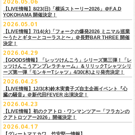
2026.05.06
OPEN 18:15
／
START 19:00
この第一回目となるゲストに、中村達也さんをお迎えしてお届けしま
払戻し期間内に購入された申込サイト内「マイページ」
◎「ラッコなエコバッグ」
より払戻し手続
も逸話まで、これまでもさまざまな伝説が語られてきたてE.L.L。
前売￥
5,500-
／当日￥
6,000-
（ドリンク代別）
す！
【LIVE情報】8/23(日)「横浜ストーリー2026」＠F.A.D
きの上、CASH POST(注 1)をご利用いただき、払戻しさせていただきま
価格：￥1,500(税込）
◎「フラカンの年末ベストナイン2026」
来年2027年にオープン50周年を控えたE.L.Lについて、フラカン鈴木圭介
チケット発売日：2026
年
7
月
5
日
(
日
) 12:00
～
YOKOHAMA 開催決定！
どうぞお楽しみに！
す。
カラー：オリーブ
11/21(土) 函館ARARA 開場16:30/開演17:00 問い合わせ：ARARA
とグレートマエカワがホスト役となり、さまざまなバンドマン、シンガ
プレイガイド：
Live Pocket
https://livepocket.jp/e/que20260903
2026.05.01
お客様ご自身でのお手続きが必要となりますため、
素材 ： ポリエステル
下記URLより払戻し手
11/23(月・祝)八戸ROXX 開場15:30/開演16:00 問い合わせ：ノースロ
ー、関係者をゲストに迎えて語り明かすトークセッションを企画。
問：
AILE C.E Works 03-5433-2500
◎ツワモノたちの記憶〜E.L.L50周年プロジェクト・スペシャルトーク〜
順をご確認の上、
サイズ：本体／約W310mm ×H340mm（持ち手含む500mm）
払戻し期限内にお手続きをお願いいたします。
ードミュージック
【LIVE情報】7/14(火)「フォークの爆発2026 ミニマル巡業
このトークシリーズでは、E.L.L.にこれまで関わってきたミュージシャ
vol.1
https://l-tike.com/guide/a_
持ち手／約W50mm × H160mm
cashpost.html
〜うたとギターとコーラスと〜」＠長野BAR THREE 開催
11/28(土) 宮崎LAZARUS 開場16:30/開演17:00 問い合わせ：LAZARUS
ン、関係者、そして当時はファンだった人々とともに、まもなく50年を
家主のツアー「YANUSHI LIVE TOUR 2026」にフラワーカンパニーズの
開催日時：2026年8月31日（月）開場19:00 開演19:30
決定！
※電子チケットの仕様上、
折りたたみマチ／約160mm
購入チケットを一部のみ払戻しすることはで
11/29(日) 鹿児島SR HALL 開場15:30/開演16:00 問い合わせ：SR HALL
迎えるライブハウスの、ツワモノたちの記憶を語っていきます。配信や
出演が決定！
◎「Handmade Rockエプロン」価格：￥5,500(税込）
会場：ell.SIZE （名古屋市中区大須2-10-43）
きません。
容量：約12L
12/5(土) 足利ライブハウス大使館 開場16:30/開演17:00 問い合わせ：
2026.04.29
インタビューでは語れない、ここだけの話もたくさん披露予定。
8/9(日)東京・SHIBUYA CLUB QUATTRO に出演させていただきます。
カラー：ダークインディゴ, キャメル
出演：鈴木圭介、グレートマエカワ、平野茂平 （Electric Lady Land会
（注 1）
※ ハンドル部分のゴムで止めて小さく携帯できます
金融庁管轄の資金移動者である株式会社ＤＧフィナンシャルテク
ネクストロード
【GOODS情報】「レッツけんこう」シリーズ第三弾！「レ
チケット完売となっておりました7/19(日)開催「フォークの爆発2026 〜
素材 ：
長） ゲスト：中村達也
ノ
ロジー(資金移動業者登録 番号：関東財務局長第 00094 号)の
12/6(日) 松本ALECX 開場15:30/開演16:000 問い合わせ：FOB新潟
7/10(金)開催のvol.0ではElectric Lady Land創始者であり現会長の平野茂
ッツけんこうアンブレラチャーム」＆リリックTシャツシリ
◎「YANUSHI LIVE TOUR 2026」 -東京公演-
座って演奏するスタイルです〜」東京・有楽町I’M A SHOW 公演につきま
（ダークインディゴ）綿 90％ , レーヨン 10％ デニム
チケット料金：全席指定¥3,500（税込） *未就学児童入場不可
「CASHPOST」が提供しているサービスです。
ーーーーー
12/11(金) 京都磔磔 〜年末恒例磔磔2デイズ〜 開場18:30/開演19:00
ーズ第一弾「モンキーTシャツ」4/30(木)より発売決定！
平氏をゲストに迎え、フラワーカンパニーズ メンバー4人とともにお届け
日時：2026/8/9(日) OPEN 17:00 / START 18:00
して、若干枚数＜立ち見指定＞での追加販売を行うことが決定しまし
（キャメル）綿 100％ キャンバス
チケット発売日：7月11日(土)10:00
購入されたマイページより払戻しさせていただきます。
問い合わせ：清水音泉
します。
2026.04.25
会場：SHIBUYA CLUB QUATTRO
8月29日(土)、30日(日)＠ゼビオアリーナ仙台 で開催されるスピッツ主催
た。
サイズ：フリー（着丈 92cm , 横幅 70cm , ショルダーテープ長 160cm）
プレイガイド：チケットぴあ
https://t.pia.jp/
PKコード：332-844
「レッツけんこう」シリーズ第三弾！アンブレラチャームの発売が決
マイページ：
https://l-tike.com/
mypage/
12/12(土) 京都磔磔 〜年末恒例磔磔2デイズ〜 開場16:30/開演17:00
今後のゲスト発表と合わせて、どうぞお楽しみに！
出演：家主 GUEST：フラワーカンパニーズ
「ロックのほそ道2026 〜15th Anniversary Special〜」にフラワーカンパ
※ フロントポケットにペン差し付き
お問い合わせ：ell.SIZE 052-211-3997
【LIVE情報】12/3(木)鈴木実貴子ズ自主企画イベント『心
定！
※本手続き中の操作、ご登録内容はしっかりとご確認のうえ、
お手続き
問い合わせ：清水音泉
チケット前売料金：一般 4,500円 / 学生 3,500円(共にドリンク代別)
ニーズの出演が決定！
◎「フォークの爆発2026 〜座って演奏するスタイルです〜」
臓の騒音』＠新代田FEVER 出演決定！
Electric Lady Landホームページ ＞
https://www.ell.co.jp/
アルミ蒸着袋入り、ランダムでご購入いただく”どれになるかお楽しみス
ください。
12/19(土) 盛岡岩手県公会堂21号室 〜ツアー最終日はフォークの爆
◎ツワモノたちの記憶〜E.L.L50周年プロジェクト・スペシャルトーク〜
※学生は公演当日に学生証の提示が必要となります
フラワーカンパニーズの出演日は8月29日(土)になります。
7/19(日)東京・有楽町I’M A SHOW 15:15/16:00
※本イベントはトークイベントです。当日はライブパフォーマンスはご
2026.04.23
タイル”での販売となります。
またお手続き時のお客様の不備に伴う対応は一切できかねますため
、ご
発〜 *アコースティックライヴ 開場16:30/開演17:00 問い合わせ：ノ
vol.0
※中学生以下無料
追加チケット＞立ち見指定 ￥5,500（税込/ドリンク代別）
ざいません。
了承ください。
ースロードミュージック
【LIVE情報】初のクアトロ・ワンマンツアー「フラカンの
開催日時：2026年7月10日（金）開場18:30 開演19:00
プレイガイド：チケット(イープラス)：
5月15日(金)18:00より、チケット先行受付もスタート！（〜5月24日
発売日：5月30日(土)10:00〜
さらに、フラカンの楽曲（歌詞）をデザインしたリリックTシャツシリー
※メール受信に際して、
事前に下記2つのドメインを受信できるように設
チケット料金：前売￥5,200(税込/ドリンク代別途要) / *12/19盛岡公演の
クアトロツアー2026」開催決定！
会場：ell.SIZE （名古屋市中区大須2-10-43）
一般チケット発売日：2026/5/30(土) 10:00 URL：
(日)23:59まで）
問：ネクストロード 03-5114-7444（平日14～18時）
https://nextroad-
モノブライトの対バンツアーにフラワーカンパニーズの出演が決定！
ズが新たに登場！
定しておいてくだ
さい。
み 前売￥5,500(税込/指定席/ドリンク代別途要)
2026.04.17
出演：フラワーカンパニーズ ゲスト：平野茂平 （Electric Lady Land会
https://eplus.jp/yanushi/
「ロックのほそ道」15周年、みんなで盛大にお祝いしましょう！
p.com/contact/
10/16(金)恵⽐寿LIQUIDROOM 公演に出演させていただきます。
第一弾は1998年リリースのアルバム『マンモスフラワー』収録「モンキ
メールが届かない場合等も、
必ず期間内にご自身で設定をご確認くださ
＊全公演共通＞高校生以下は当日¥2,000キャッシュバック（
当日年齢を
長）
問い合わせ：HOT STUFF PROMOTION 050-5211-6077
https://www.red-
【グレートマエカワ、竹安堅一情報】