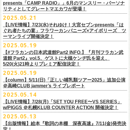
ネクストロード 03-5114-7444 (平日14～18時)
ム未収録集〜』を7月9日にリリースすることが決定！
https://www.youtube.com/watch?
v=kTtAgK2Iq4A&t=2345s
presents「CAMP RADIO」」6月のマンスリー・パーソナ
ての⼤切な曲がたくさんあると思います。
※宛名入れはひらがなのみとなります。（日付やメッセージ、イラスト
こちらの商品は受注生産販売となります（公演当日の販売は未定）。
合わせてお見逃しなく！
チケット料金：¥5,200(税込/整理番号付/
ドリンク代別途要)
全19曲75分、フルに収録された、これぞ真のとっておきの企画盤です。
リティとしてグレートマエカワが登場！
何より、メンバーにとっては全ての曲が⼤切な曲で、⼀年中⾏なってい
等は不可）
※全公演、高校生以下は当日¥2,000 キャッシュバック(当日年齢を証明で
どうぞお楽しみに！
■vol.2
るライブでは新旧問わず並列でセットリストに組み込まれ、今も⽣き続
※イベントの撮影・録音・録画（ライブ機能や画面録画含む）は一切禁
2025.05.21
今回3サイズをご用意（※写真 :鈴木圭介、グレートマエカワ S着用/ 竹安
＜番組情報＞
9月28日(日)岩手県盛岡市盛岡城跡公園を中心に開催される「いしがき
ラジオNikkei第１にて毎週木曜日21:30～22:10放
送「LOGOS
きるもの(学生証、
保険証など)のご提示が必要となります)
ゲスト：Hump Back
けています。
止とさせていただきます。
堅一 M着用/ミスター小西 L着用）、
『月刊フラカン武道館 Part2』
9月11日(木)、12日(金)＠仙台GIGSで開催されるスピッツ主催「ロックの
【LIVE情報】7/23(水)それゆけ！大宮セブンpresents「は
MUSIC FESTIVAL2025」にフラワーカンパニーズの出演が決定！
presents「CAMP RADIO」、
一般チケット発売日：
◎商品詳細
https://www.youtube.com/watch?
v=6XTayyWwFP0&t=6s
この全ての曲たちを改めてたくさんの⼈に知ってほしい、そんな気持ち
※整理番号での入場を予定しております。変更になる場合も御座います
前ポケット/背中部分にフラカンの日本武道館仕様のオリジナルタグ付
◾️vol.6
ほそ道2025」にフラワーカンパニーズの出演が決定！
ぐれ者たちの宴」フラワーカンパニーズ×アイボリーズ ツ
6月のマンスリー・パーソナリティをグレートマエカワが務めます ！
10/25〜12/22公演＞8月30日(土)
タイトル：HESOKURI ～オリジナルアルバム未収録集～
も込めて、
ので、予めご了承ください。
き、
ゲスト：TOSHI-LOW（BRAHMAN）
ーマンライブ開催決定！
フラワーカンパニーズの出演日は9月12日(金)になります。
チケットオフィシャル１次先行も本日よりSTART！
5月5 週目SPと6 月1週目、2週目の3本で豪華ゲストをお招きしお届けい
1/17〜3/14公演＞10月18日(土)
発売日：2025年7月9日
■vol.3
今回5名のライターさんと、四星球・北島康雄さんにご協⼒いただき、全
さらに、別途フラカンオリジナルデザインの布パッチをお付けします。
6月18日(水)21:00〜プレミア配信
2025.05.19
詳細は下記をチェック！
今年もやります！怒髪天との恒例”ジャンピング乾杯TOUR”！
たします。
品番：DQCL-3946
ゲスト：根本要（スターダスト☆レビュー）
曲レビュー企画を⾏うことになりました。
【対象商品】
（布パッチのデザインは後日！お楽しみに）。
本番URL：
https://youtu.be/Z9wrtIqELqE
5月31日(土)正午より、チケット先行受付もスタート！（〜6月10日
https://eplus.jp/ishigaki-fes/
今年は趣向を変えて、アコースティック＆トークコンサートで京都、甲
【#フラカンの日本武道館Part2 INFO.】『月刊フラカン武
価格：￥3,300(税込)
https://www.youtube.com/watch?
v=OMoBtAjSn-w
発売日：2025年7月11日(金)
(火)23:59まで）
府、松本にて開催決定！
道館 Part2』vol.5、ゲストに大槻ケンヂ氏を迎え、
収録楽曲：
「フラカンの音楽目録」reviewer
タイトル：歌詞（うた）の本棚 『深夜高速』
＊＊＊＊＊＊＊＊＊＊＊＊＊＊＊
＊アーカイブ配信中！
どうぞ、お見逃しなく！
◎「いしがきMUSIC FESTIVAL2025」
5/20(火)21時よりプレミア配信決定！
◎ラジオNikkei第１毎木21:30～22:10放
送
01. プライマル。
■vol.4：山里亮太（南海キャンディーズ）
天野史彬（ライター）
鈴木 圭介(著)/丹下 京子(絵)
事前販売受注期間：2025年6月28日(土)12:00〜7月20日(日)23:59まで
◾️vol.0 番組スタート直前スペシャル
日時：2025年9月28日(日)
本日よりHP先行も受付スタート！ぜひお早めに〜
「LOGOS presents「CAMP RADIO」」
2025.05.19
02. ハートのレース
https://youtube.com/live/_ipE-
Na37yY
大西健斗（ライター/SPICE編集部）
価格：￥2,200（税込）
受注受付url：web shop「ニワトリ堂」
ゲスト：スキマスイッチ
☆オフィシャル先行：5月31日（土）正午12:00〜6月10日（火）23:59
場所：岩手県盛岡市盛岡城跡公園を中心に開催
https://campradio.jp/
03．友達100万人
川上きくえ（ライター）
【column】5/11(日)「正しい哺乳類ツアー2025」追加公演
ISBN：9784845643035
https://flowercompanyzinc.stores.jp/
https://www.youtube.com/watch?v=BR4CmNuGCLg&t=28s
https://w.pia.jp/s/hosomichiofrock25of/
OFFICIAL SITE：
https://www.ishigaki-fes.jp/
☆HP先行
]10月19日（日）大阪城音楽堂にて開催される「OYZ NO YAON」＃007
5/29（木） 21:30～22:10；ゲスト・木村“Q太郎”至さん（ローディー）
04．そら（この空はあの空につながっている）
■vol.5
＠高崎CLUB jammer’s ライブレポート
北島康雄（四星球）
※対象商品は当日会場にてスタッフからお渡し致します。
お届け予定：9月10日(水)前後を予定
#いしがき2025
受付URL：
https://eplus.jp/jktour2
025-hp/
〜オヤジを愛したスパイ〜
6/ 5（木） 21:30～22:10；ゲスト・桜井秀俊さん（真心ブラザーズ
）
05. 青い吐息のように
ゲスト：大槻ケンヂ（筋肉少女帯/特撮/オケミス）
鈴木淳史（ライター）
2025.05.14
※こちら受注生産の商品となり、公演当日の販売は現状未定となってお
◾️vol.1
◎「ロックのほそ道2025」
#いしがきミュージックフェスティバル
受付期間：2025/5/30（金）21:00〜6/8（日）2
3:59
にフラワーカンパニーズの出演が決定！
※リピート放送：19日（木）21:30～22:10
06．セミ・ロング
https://www.youtube.com/watch?
v=1EMet2dx9d4
兵庫慎司（ライター）
【ローソンチケット】
ります。
ゲスト：加藤ひさし、古市コータロー（THE COLLECTORS）
日時：2025年9月12日(金) 17：15／18：00
【LIVE情報】7/28(月)「SET YOU FREE〜VS SERIES」
購入枚数制限：お1人様1公演につき4枚まで
6/12（木） 21:30～22:10；ゲスト・フミさん（POLYSICS） ※リピー
07. 天の神さまの言うとおり
ご購入はコチラから＞＞
購入を希望される方は事前販売受注期間内にてご注文ください。
https://www.youtube.com/watch?v=kTtAgK2Iq4A&t=2345s
会場：仙台GIGS
w/PIGGS ＠札幌KLUB COUNTER ACTION 開催決定！
只今から先行受付も開始！お申し込みはコチラ〜
ト：26日（木）21:30～22:10
08. スターな男
■vol.6
本日6/20(金)より「
フラカンの音楽目録」
と付したInstagramのオリジナ
※受付開始までにURL表示致します※
＊＊＊＊＊＊＊＊＊＊＊＊＊＊＊
出演：キタニタツヤ/SPITZ/フラワーカンパニーズ/Laura day
2025.05.13
◎「ジャンピング乾杯TOUR 2025 “山あり谷あり歌声一座のアコースティ
https://eplus.jp/ynks/
09．アンテな
ゲスト：TOSHI-LOW（BRAHMAN）
ルアカウントにて随時公開していきます！
喜多方、東京、松阪、福山の４箇所を回る、
フラワーカンパニーズの恒
■vol.2
romance（五十音順）
ック＆トークコンサート”」
＊発券手数料がお得
＊Radikoの「RN」にて全国でお聴きいただけます。
10. ザッツオーライ
【出版情報】絵本『歌詞の本棚 深夜高速』7/11(金)発売決
https://youtu.be/Z9wrtIqELqE
例アコースティック企画「
フォーク
の
爆発
2025 ～座って演奏するスタイ
※イベントチケットは、電子チケットでのお引き取りとなります。
テレビ埼玉の人気番組「それゆけ！大宮セブン」から誕生した芸人バン
◎「フラカンのオーバーオール」*オリジナル布パッチ付き
ゲスト：Hump Back
料金：1Fスタンディング／2F指定席/2F後方スタンディング ￥7,500-
10/17(金)名古屋DIAMOND HALLにて、フラワーカンパニーズ
9月4日(木)京都・磔磔 18:30/19:00 （問）清水音泉 06-6357-3666 (平日
＊全国LOGOSショップ店内でも放送されます。
11. 夜汽車のブルース
定！