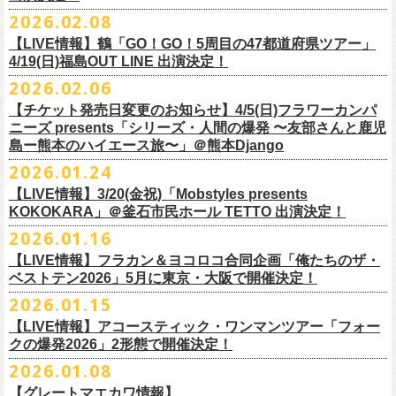
チケット料金：
・宮崎朝子（SHISHAMO）
お肉をたっぷり味わいながら、生の音楽に酔いしれる「ニクオン」
。今
トにて”皆勤風呂ントアクト”として皆さんをお迎えします。
フラカンの出演は6月20日(土)になります。
一般チケット発売日：5月23日(土) 10:00
2026.02.08
日時：2026年4月30日(木) 開場18:15／開園19:00
一般チケット発売日：3月28日(土)
前売 ¥5,500(税込/ドリンク代別）
・山田将司＆菅波栄純（THE BACK HORN）
2026年5月に奈良と岐阜で開催、SCOOBIE DOを迎えお届けするフラワ
【公演詳細】
年もお楽しみください！
どうぞお楽しみに♨️
どうぞお楽しみに！
問い合わせ：JAILHOUSE(052)936-6041 /
https://www.jailhouse.jp/live/
会場：恵比寿
LIQUIDROOM
U-22割 ￥4,500(税込/ドリンク代別/身分証持参必須（コピー不可/公演当
【LIVE情報】鶴「GO！GO！5周目の47都道府県ツアー」
ーカンパニーズが不定期で行なっている２マンライブ企画「シリーズ・
公演タイトル：第11回！ 僕たち、プロ野球大好きミュージシャンです！
オフィシャルホームページ：
https://www.
nikuon.com/top
dragondeluxe2026/
チケット料金：前売り¥5,700(税込/整理番号付/ドリンク代別途要) *記念バ
◎「フォークの爆発2026 ミニマル巡業 〜うたとギターとコーラスと〜」
日提示できない場合は一般価格チケットとの差額分をお支払いいただき
4/19(日)福島OUT LINE 出演決定！
「ホフディラン 春のベースまつり」に今年もグレートマエカワの出演が
人間の爆発」の一般チケット発売が3/8(日)10:00よりスタート！
日時・会場：3月17日（火）新宿ロフトプラスワン
お問い合わせ：ニクオン実行委員会 info＠
nikuon.com
◎「OTODAMA’26」
◎『
YATSUI FESTIVAL! 2026
』
ッヂ付
6/28(日) 札幌musica hall cafe 開場15:30/開演16:00 問：浮雲社中
ます)
決定！
ますます充実のライブを展開している両者によるガチンコ対バン、熱す
2026.02.06
（http://www.loft-prj.co.jp/PLUSONE/）
日時：5月4日(月祝)、5日(火祝) 開場10:00 / 開演11:00
日程：
2026
年
6
月
20
日（土）、
6
月
21
日（日） ※フラワーカンパニーズ
＊フラワーカンパニーズファンクラブ「ヤングフラワーズ」優先販売を
鶴「GO！GO！5周目の47都道府県ツアー」4/19(日)福島OUT LINE 公演
一般チケット発売日：2026年3月15日(日)10:00
チケット料金：4,800円（税込/整理番号付/ドリンク代別）
※１人１枚※未就学児入場不可/小学生以上チケット必要
ぎるステージになること必至！
開場／開演： 18:15／19:00
＊フラワーカンパニーズの出演は5月5日(火祝)のみ
の出演は6/20(土)のみ
【チケット発売日変更のお知らせ】4/5(日)フラワーカンパ
予定しています。次号会報誌にご案内を同
封します
にフラワーカンパニーズの出演が決定！
プレイガイド：
※高校生以下は当日¥2,000キャッシュバック（
当日年齢を証明できるも
一般チケット発売日：2026年6月6日(土)
◎「ホフディラン 春のベースまつり2026」
どうぞお見逃しなく〜
出演ミュージシャン： ※五十音順
会場：大阪・泉大津フェニックス
開場
ニーズ presents「シリーズ・人間の爆発 〜友部さんと鹿児
/
開演（両日）：
11:30
チケットぴあ
の（学生証、保険証など）
のご提示が必要となります）
＊ライブハウス会場限定店頭先行：4/4(土) 12:00〜19:00
日時：2026年5月20日(水) OPEN 18:30 / START 19:00
イノウエアツシ（ニューロティカ／横浜DeNAベイスターズ）、ウエノコ
島ー熊本のハイエース旅〜」＠熊本Django
その他詳細→
https://shimizuonsen.com/otodama/26/
会場
: Spotify O-EAST / Spotify O-WEST / Spotify O-nest 5F / Spotify O-
◎鶴「GO！GO！5周目の47都道府県ツアー」
イープラス
一般チケット発売日：3月28日(土)10:00
・クラブカウンターアクション宮古店頭
会場：新代田FEVER
ウジ（the HIATUS、Radio
nest 6F / Spotify O-Crest
2026.01.24
日時：2026年4月19日(日) 開場15:30 / 開演16:00
ローソンチケット
〒027-0083 岩手県宮古市大通２丁目６－１１
出演：ホフディラン
◎フラワーカンパニーズpresents『シリーズ・
人間の爆発』
Caroline／広島東洋カープ）、オカモト”MOBY”タクヤ (SCOOBIE DO ／
duo MUSIC EXCHANGE /
clubasia / LOFT9 shibuya / WOMBLIVE /
会場：福島OUT LINE
ネクストロード 03-5114-7444（平日14:00〜18:00）
プレイガイドなど詳細はライブページにてご確認くださ
【LIVE情報】3/20(金祝)「Mobstyles presents
6月から開催するフラワーカンパニーズのアコースティック企画の新たな
*
注意事項
ゲストベーシスト：ウエノコウジ（the HIATUS / Radio Caroline)、グレ
MLB解説者)、グレート
shibuya 7thFLOOR
出演：鶴、フラワーカンパニーズ
KOKOKARA」＠釜石市民ホール TETTO 出演決定！
い
https://flowercompanyz.com/live/
試みとなる歌とアコースティックギター一本とコーラスと小
物の楽器な
東北地方在住者のみの先着販売となります
ートマエカワ (フラワーカンパニーズ
) 、junko（打首獄門同好会）、and
・5月30日(土) 開場 16:30 / 開演 17:00
マエカワ（フラワーカンパニーズ／中日ドラゴンズ）、樋口豊
主催
:
やついいちろう
チケット料金：¥4800(税込/オールスタンディング/ドリンク代別途要)
どで構成するライヴ「フォークの爆発2026 ミニマル巡業 〜うたとギター
2026.01.16
１人１枚のみ購入可能
more,,,
会場：奈良NEVER LAND
（BUCK∞TICK／阪神タイガース）
他出演者、チケットなど詳細：以下よりご確認ください
一般チケット発売日：2月21日(土)
とコーラスと〜」の一般チケット発売が3/8(日)10:00よりスタート！
住所記載の身分証確認持参の上、
それぞれのライブハウス店頭にて販売
来場チケット：前売り：¥5,300+1drink 当日：¥5,800+1drink
出演：フラワーカンパニーズ/SCOOBIE DO
【LIVE情報】フラカン＆ヨコロコ合同企画「俺たちのザ・
司会：金光裕史（音楽と人編集部／阪神タイガース）
◎「モンキーTシャツ」
【YATSUI FESTIVAL! 2026 WEB INFORMATION】
問い合わせ：GIPお問合せフォーム→
https://www.gip-web.co.jp/t/info
します
配信チケット：前売り配信視聴券：¥3,000
ベストテン2026」5月に東京・大阪で開催決定！
チケット料金：前売り¥5.200(税込/D別/整理番号付)
6月から開催するフラワーカンパニーズのアコースティック企画の新たな
料金：前売￥4,000 ※税込／要1オーダー（500円以上）
価格：￥3,700(税込)
オフィシャルサイト：
https://yatsui-fes.com
◎「フォークの爆発2026 ミニマル巡業 〜うたとギターとコーラスと〜」
購入は現金のみとなります
当日・アーカイブ配信視聴券：¥3,500
一般チケット発売日：2026年3月8日(日)
試みとなる歌とアコースティックギター一本とコーラスと小
物の楽器な
チケット発売日：2月28日（土）11時〜
2026.01.15
ボディ：ビッグシルエット
オフィシャルX：
https://x.com/YATSUIFES
＊ミニマル巡業とは『
新たな試みとして歌とアコースティックギター一
転売は固く禁止とさせていただきます
＊お得な来場＆配信チケット：前売り：¥7,000+1drink
プレイガイド：
どで構成するライヴ「フォークの爆発2026 ミニマル巡業 〜うたとギター
※購入枚数制限あり／お一人様2枚まで
カラー：ホワイト、アシッドブルー
オフィシャルFacebook：
https://www.facebook.com/YATSUIFES
【LIVE情報】アコースティック・ワンマンツアー「フォー
本とコーラスと小
物の楽器などで構成するライヴ』です
公演当日も身分証を確認させて頂きます（U-22割も同様）
チケット発売：
イープラス
とコーラスと〜」に札幌公演の追加が決定！
※チケットの整理番号順での入場となります。
素材 ： 綿100％
オフィシャルInstagram ：
https://www.instagram.com/yatsuifes/
クの爆発2026」2形態で開催決定！
6/8(月)京都・紫明会館 18:30/19:00 問：SOLE CAFE
当日11:30〜整列開始いたします
ホフディランオフィシャルFC先行(抽選)：3/19(木)
12:00-3/22(日) 23:59
チケットぴあ
販売URL
サイズ：S / M / L / XL
2026.01.08
6/10(水)広島・東広島 西条公会堂 18:30/19:00 問：キャンディープロモ
近隣のご迷惑になるためそれ以前のお並びは禁止とさせていただき
ます
一般発売その他情報は
ローソンチケット Ｌコード：56253
◎「フォークの爆発2026 ミニマル巡業 〜うたとギターとコーラスと〜」
https://eplus.jp/sf/detail/4487570001-P0030001
＜製品サイズ＞
YATSUI FESTIVAL! 2026お問合せ：Spotify O-EAST：03-5458-4681
ーション広島
その他詳細：
https://www.gip-web.co.jp/schedule/detail/8491#13568
特設サイトにて→
https://hoff.jp/e/
bs26/
【グレートマエカワ情報】
問い合わせ：奈良NEVER LAND
http://nara-neverland.
com/pc/info.html
＊ミニマル巡業とは『
新たな試みとして歌とアコースティックギター一