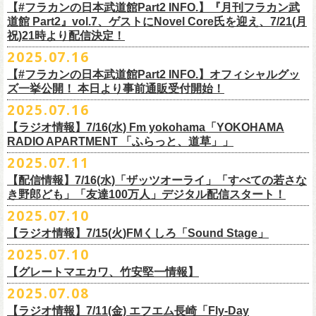
開中のフラカンの楽曲全曲レビュー企画「
フラカンの音楽目録」でボー
ください
◎｢802 Jungle Attack Vol.6 -フラカン武道館壮行会-｣
チケット発売日：9月27日(土)
【#フラカンの日本武道館Part2 INFO.】『月刊フラカン武
【お問い合わせ】
YOKOHAMA
1月17日(土) 長野CLUB JUNK BOX 16:30/17:00
ゲスト：TOSHI-LOW（BRAHMAN）
※上記サイズはあくまでも目安の寸法です
6 夜空の太陽
カル・
北島康雄をプロのライター陣に交じってreviewerに抜擢す
るなど、
https://www.tfm.co.jp/manyuki/
日時：9月2日(火)18:15 OPEN / 18:45 START
道館 Part2』vol.7、ゲストにNovel Core氏を迎え、7/21(月
プレイガイド：
SLUSH-PILE. 03-6451-0554
配信日時：8月24日（日）16:00 START（10分前より準備開始）
1月18日(日) 千葉LOOK 15:30/16:00
https://youtu.be/Z9wrtIqELqE
mc
四星球に対しての信頼度が絶大なフラカンメンバー。
とにかくお互いへ
祝)21時より配信決定！
会場：大阪 GORILLA HALL OSAKA
https://eplus.jp/sf/detail/
4383810001-P0030001
視聴URL：
https://live.nicovideo.
jp/watch/lv348512764
1月24日(土) 高知X-pt. 16:30/17:00
7 馬鹿の最高
の思いが溢れる1時間！
出演：
2025.07.16
＊本ライブの一部はプレミアム会員限定視聴となります。
1月25日(日) 広島SECOND CRUTCH 15:30/16:00
■vol.7
8 最高の夏
フラワーカンパニーズ
＊
全編視聴をご希望のかたはプレミアム会員にご登録（月額790円）をお
【#フラカンの日本武道館Part2 INFO.】オフィシャルグッ
1月27日(火) 四日市CLUB CHAOS 18:30/19:00
ゲスト：Novel Core
9 友達100万人
8月20日(水)21:00よりプレミア配信されます。
Conton Candy
願い致しま
す。
ズ一挙公開！ 本日より事前通販受付開始！
1月31日(土) 札幌近松 16:30/17:00
https://www.youtube.com/watch?
v=I8Zw-h9Anxg
10 ミント
TOSHI-LOW
＊タイムシフト視聴期間：2025年9月7日まで
2月4日(水) 下北沢シェルター 18:30/19:00
2025.07.16
11 ハイエース
開催を約１ヶ月後に控えたフラカンの日本武道館公演のチケットは
絶賛
ヒグチアイ
本番組はプレミアム会員の方ならタイムシフト視聴期間中に何度で
も、
2月14日(土) 大阪バナナホール 16:30/17:00
■vol.8
12 深夜高速
発売中！
【ラジオ情報】7/16(水) Fm yokohama「YOKOHAMA
MC：加藤真樹子（#FM802）
放送終了後に視聴することができます。 一般会員の方の場合は事前予約
2月15日(日) 岡山ペパーランド 15:30/16:00
ゲスト：四星球
mc
RADIO APARTMENT 「ふらっと、道草」」
合わせてお見逃しなく！
チケット発売スタート！
をする事で期間内にタイムシフト視
聴が可能ですが、リアルタイム視聴
2月21日(土) 別府Copper Raven 16:30/17:00
https://www.youtube.com/watch?
v=kVfyzG-tjOs
13 履歴書
2025.07.11
▼詳細はこちら
の際と同様、
全編の視聴にはプレミアム会員への加入が必要になりま
■7/16(水)22:00
～
23:30 Fm yokohama「YOKOHAMA RADIO
2月22日(日) 福岡CB 15:30/16:00
14 感情七号線
https://funky802.com/site/pickup_detail/7941
【配信情報】7/16(水)「ザッツオーライ」「すべての若さな
す。
APARTMENT
「ふらっと、道草」」
2月24日(火) 豊橋Club KNOT 18:30/19:00
15 星のブルペン
＜番組情報＞
き野郎ども」「友達100万人」デジタル配信スタート！
DJ:NakamuraEmi
2月28日(土) 新潟GOLDEN PIGGS BLACK 16:30/17:00
16 日々のあぶく
『月刊フラカン武道館 Part2』
ーーーーーーーーーーーーーーーーーーーーーーーーーーー
2025.07.10
https://www.fmyokohama.co.jp/
program/yra_furatto_michikusa
3月1日(日) 金沢AZ 15:30/16:00
17 虹の雨あがり
■vol.8
「HESOKURI」に収録「ザッツオーライ」「すべての若さなき野郎ど
◎「横浜ストーリー 〜武道館前の一撃〜」
＊鈴木圭介、グレートマエカワ コメントOA
3月7日(土) HEAVEN’S ROCKさいたま新都心 16:30/17:00
mc
【ラジオ情報】7/15(火)FMくしろ「Sound Stage」
7/23(水)よりSpotifyでフラワーカンパニーズのプレイリスト企画がスター
ゲスト：四星球
も」「友達100万人」が、7/16(水)より各音楽サービスにてデジタル配信
日時：8月24日(日)Open 15:30 / Start 16:00
3月14日(土) 仙台darwin 16:30/17:00
18 行ってきまーす
ト！
8月20日(水)21:00〜配信
スタート！
2025.07.10
会場：神奈川・F.A.D YOKOHAMA
■7月15日(金) 19:00〜 FMくしろ「Sound Stage」
19 ラッコ！ラッコ！ラッコ
本番URL：
同日リリースの新曲「ただいま実演中 / ピュアな匂いがチョイナチョイ
https://www.youtube.com/
watch?v=kVfyzG-tjOs
【グレートマエカワ、竹安堅一情報】
会場チケット：完売
＊鈴木圭介、グレートマエカワ コメントOA！
チケット料金：¥5,200(税込/整理番号付/
ドリンク代別途要)
20 人は人
①特設サイト
https://flowercompanyz.mixlist.app/
にて10曲をセレクトし
ナ」と合わせて、プリアドプリセーブが可能です。
※再放送：7月18日(金)15:00〜
2025.07.08
※全公演、高校生以下は当日¥2,000 キャッシュバック(当日年齢を証明で
21 最後にゃなんとかなるだろう
てプレイリストを作成
＊アーカイブ配信中！
ぜひお楽しみください！
きるもの(学生証、
保険証など)のご提示が必要となります)
富山MAIRO 25周年記念ライブにフラワーカンパニーズの出演が決定！
22 白眼充血絶叫楽団
【ラジオ情報】7/11(金) エフエム長崎「Fly-Day
②
#フラカンプレイリスト
をつけてXでシェア
■vol.0 番組スタート直前スペシャル