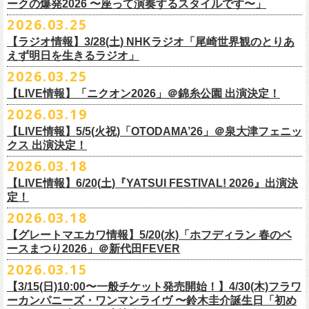
◎「レッツけんこう
タオル
」
ークの爆発2026 〜座って演奏するスタイルです〜」
一般チケット発売日：8月8日(土)
ミ蒸着袋入り(*どれになるかお楽しみスタイル）
☆HP先行：
会場：奄美大島＠ LIVE BOX MA・YASCO
価格：￥1,800 (税込)
2026.03.25
素材 ： 白アクリル , シリコンリング , ステンレス製カニカン
受付期間：4/16(木)12:00〜4/26(日)23:59
出演：フラワーカンパニーズ
カラー：ホワイト
サイズ ： （本体）40×28mm 厚み3mm
受付URL：
https://eplus.jp/jpk-tour26/
【ラジオ情報】3/28(土) NHKラジオ「尾崎世界観のとりあ
サンボマスター夏の東北７か所を廻るツアー「ロックンロール デスティ
オープニングアクトあり：ずぶ濡れブラザーズ
◎「レッツけんこうアンブレラチャーム」（ランダム）
イエローver.
サイズ：82cm × 34cm
えず明日を生きるラジオ」
ネーション in とうほく 「from ふくしま for ふくしま」、7/25(土)石巻、
チケット料金：前売 ¥3,800（税込/全自由席/整理番号付/ドリンク代別途
価格：￥500(税込)
素材：綿100%
◎怒髪天&フラワーカンパニーズ presents 「ジャンピング乾杯TOUR
7/26(日)宮古の2公演にフラワーカンパニーズの出演が決定！
2026.03.25
要）
仕様：チャーム4種（けいくん、まーちゃん、けんちゃん、
こにし）/アル
■3月28日(土)22:05〜22:55 NHKラジオ「尾崎世界観のとりあえず明日を
2026 “オレたち足腰お達者くらぶ”」
久しぶりのサンボマスターとの対バン、どうぞお楽しみに！
一般チケット発売日：6月6日(土)予定
ミ蒸着袋入り(*どれになるかお楽しみスタイル）
【LIVE情報】「ニクオン2026」＠錦糸公園 出演決定！
生きるラジオ」
・9月5日(土) 滋賀U☆STONE 17:00/17:30 （問）清水音泉 06-6357-
問い合わせ：LIVE BOX MA・YASCO
素材 ： 黄色アクリル , シリコンリング , ステンレス製カニカン
◎「レッツけんこうステッカーセット」*6枚組
＊鈴木圭介がゲストとして出演
2026.03.19
3666 (平日12:00〜17:00) info@shimizuonsen.com
◎サンボマスター「ロックンロール デスティネーション in とうほく
サイズ ： （本体）40×28mm 厚み3mm
価格：￥1,000（税込）
https://www.nhk.jp/p/rs/KG9YLK9LWL/
【LIVE情報】5/5(火祝)「OTODAMA’26」＠泉大津フェニッ
・9月6日(日) 伊勢RHYTHM 16:00/16:30 （問）JAILHOUSE 052-936-
「from ふくしま for ふくしま」
◎「グレートマエカワ第57回誕生日会 in 奄美大島」
素材 ： 塩ビ
クス 出演決定！
6041
www.jailhouse.jp
＊石巻公演
日時：2026年9月27日(日) 開場17:00 開演18:00
各サイズ
・9月12日(土) 弘前KEEP THE BEAT 17:00/17:30 （問）ノースロード
2026.03.18
日時：2026年7月25日(土) 開場 17:30 / 開演 18:00
会場：奄美大島＠ ROAD HOUSE ASiVi
けいくん：51×74mm
ミュージック秋田 018-833-7100
会場：宮城・石巻BLUE RESISTANCE
6/21(日)「G-FREAK FACTORY presents “MAD SOUL CONNECTION
出演：フラワーカンパニーズ
【LIVE情報】6/20(土)『YATSUI FESTIVAL! 2026』出演決
まーちゃん：44×70mm
・9月13日(日) 秋田Club SWINDLE 15:30/16:00 （問）ノースロードミュ
出演：サンボマスター、フラワーカンパニーズ
定！
vo.24″」＠前橋DYVER にて、G-FREAK FACTORYとの対バンが決定！
オープニングアクトあり：楠田莉子BAND
けんちゃん：41×64mm
ージック秋田 018-833-7100
チケット料金：
「ARABAKI ROCK FEST.26」4/26(日)MICHINOKU PEACE SESSION
一般発売日に先がけ、4/4(土) 10:00よりオフィシャル先行受付もスター
チケット料金：前売 ¥4,500（税込/整理番号付/ドリンク代別途要）
2026.03.18
こにし：49×66mm
出演：怒髪天、フラワーカンパニーズ
前売 ¥5,500(税込/ドリンク代別）
GTR祭’26ステージに、GUEST GUITARとして竹安堅一の出演が決定しま
ト。どうぞお見逃しなく！
一般チケット発売日：6月6日(土)予定
バンドロゴ：74×45mm
【グレートマエカワ情報】5/20(水)「ホフディラン 春のベ
チケット料金：オールスタンディング ￥6,900（税込/ドリンク代別途
U-22割 ￥4,500(税込/ドリンク代別/身分証持参必須（コピー不可/公演当
した！
問い合わせ：ROAD HOUSE ASiVi
チキパン(CHICKEN PUNKS)：45×90mm
ースまつり2026」＠新代田FEVER
要）※未就学児童入場不可(小学生以上のご入場される方全てにチケット
日提示できない場合は一般価格チケットとの差額分をお支払いいただき
◎「G-FREAK FACTORY presents “MAD SOUL CONNECTION vo.24″」
2026.03.15
必要)
ます)
◎「ARABAKI ROCK FEST.26」
日時：2026年6月21日(日) 開場16:30 / 開演 17:00
一般チケット発売日：6月6日(土)
※１人１枚※未就学児入場不可/小学生以上チケット必要
【3/15(日)10:00〜一般チケット発売開始！】4/30(木)フラワ
日時：4月25日(土) 開場9:30 開演10:30
会場：前橋DYVER
ーカンパニーズ・ワンマンライヴ 〜鈴木圭介誕生日「初め
一般チケット発売日：2026年6月6日(土)
4月26日(日) 開場9:30 開演10:30 ※竹安堅一の出演は4/26(日)
出演：G-FREAK FACTORY、フラワーカンパニーズ