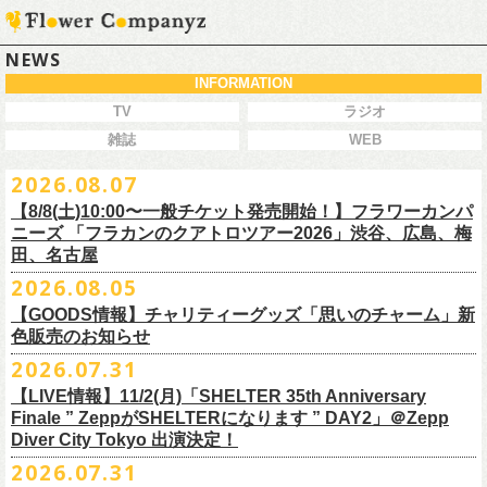
NEWS
INFORMATION
TV
ラジオ
雑誌
WEB
2026.08.07
【8/8(土)10:00〜一般チケット発売開始！】フラワーカンパ
ニーズ 「フラカンのクアトロツアー2026」渋谷、広島、梅
田、名古屋
2026.08.05
今秋開催！自身初となるクラブクアトロ・ワンマンツアー、8/8(土)一般
【GOODS情報】チャリティーグッズ「思いのチャーム」新
チケット発売がスタート！
色販売のお知らせ
どうぞお早めに〜
2026.07.31
【LIVE情報】11/2(月)「SHELTER 35th Anniversary
チャリティーグッズ「思いのチャーム」（リフレクターチャーム）の再
Finale ” ZeppがSHELTERになります ” DAY2」＠Zepp
販が決定致しました。
Diver City Tokyo 出演決定！
白、緑、赤オレンジの３つの新色展開で、
2026.07.31
8/23(日)フラワーカンパニーズ ワンマンライブ「横浜ストーリー2026」