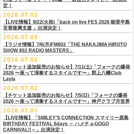
また払い戻しのご希望の方は、大変お手数ですが、来月8月末までに、
定！
福島県公演
・ファンクラブ優先でご購入の方は ヤングフラワーズ
開場15:30 開演16:00
2026.07.03
flocommail@youngflowers.jp まで
↓
【LIVE情報】9/22(火祝)「back on live FES 2026 能登半島
・プレイガイドでご購入の方は flowerotegami@gmail.com まで
災害復興支援 」出演決定！
◎フラワーカンパニーズ 「フラカンのクアトロツアー
ご連絡いただきますようお願い致します。
＜振替日程＞
2026.07.03
2026」
◎チャリティーグッズ「思いのチャーム」（*リフレクターチャーム）
ご来場くださる皆様はどうぞお気をつけて会場までいらしてください。
【ラジオ情報】7/6(月)FM802「THE NAKAJIMA HIROTO
■2026年12月18日（金） 鶴 5周⽬の47都道府県ツアー「鶴フェスへの
価格：各600円（税込）
11月1日、2日に@Zepp DiverCity Tokyoで開催されるSHELTER35周年を
SHOW 802 RADIO MASTERS」
道」福島県公演
・10/10(土)渋谷クラブクアトロ OPEN 16:15 START 17:00 問：ネ
カラー：白、緑、赤オレンジ
締めくくるファイナル2DAYSイベント「SHELTER 35th Anniversary
フラワーカンパニーズ メンバー、スタッフ一同
2026.07.02
開場18:30 開演19:00
クストロード
Finale ” ZeppがSHELTERになります ” 」のDAY2にフラワーカンパニーズ
■7月6日(月)14:00〜17:51 FM802「THE NAKAJIMA HIROTO SHOW 802
会場：福島県・OUTLINE 出演：鶴 / フラワーカンパニーズ
チケットぴあ
【チケット追加販売のお知らせ】7/11(土)「フォークの爆発
の出演が決定！
RADIO MASTERS」
9/19(土)開催「いしがきMUSIC FESTIVAL2026」に出演決定！
※開場開演時間が変更になります。ご注意ください。
イープラス
2026 〜座って演奏するスタイルです〜」郡上八幡Club
SHELTER35周年を締めくくるファイナルをサバシスターと一緒にお祝い
＊鈴木圭介、グレートマエカワ 生出演(17:00台出演予定）
今年はマチナカステージにてアコースティックライブの出演となりま
詳細：
https://afrock.jp/live/
21483/
ローチケ
Layla
させていただきます！
https://funky802.com/masters/
す。
2026.07.02
8/1(土)12:00よりチケット一般発売スタート！
・10/24(土)広島クラブクアトロ OPEN 16:15 START 17:00 問：キ
◎「SHELTER 35th Anniversary Finale ” ZeppがSHELTERになります ”
【チケット追加販売のお知らせ】7/5(日)「フォークの爆発
お待ちしております！
ーーーーーーーーーーー
ャンディー・プロモーション
DAY2」
2026 〜座って演奏するスタイルです〜」神戸クラブ月世界
＊振替公演にご来場が難しい方へ以下払い戻しのご案内です。
チケットぴあ
日時：2026年11月2日(月)
2026.07.01
◎「いしがきMUSIC FESTIVAL2026」
イープラス
会場：Zepp DiverCity Tokyo
日程：026年9月19日(土)
【LIVE情報】「SMILEY’S CONNECTION スマイリー原島
ローチケ
＜払い戻し期間＞
出演：サバシスター、フラワーカンパニーズ
BIRTHDAY FESTIVAL 6days ～ ハメチ a-GOGO
会場：岩手県盛岡市盛岡城跡公園を中心に開催
チケット料金：オールスタンディング：¥3,935、２Ｆ指定：¥3,935 ※
7月13日 10:00～7月27日 23:59
◎「Handmade Rockふきん」
CARNIVAL!!～」出演決定！
チケット発売日：8月1日(土)12:00
・10/25(日)梅田クラブクアトロ OPEN 15:15 START 16:00 問：清
ドリンク代別 ※未就学児入場不可
価格：￥1,200(税込）
※TSURUKAI先行、
その他プレイガイドなどで4月19日福島公演のご購入