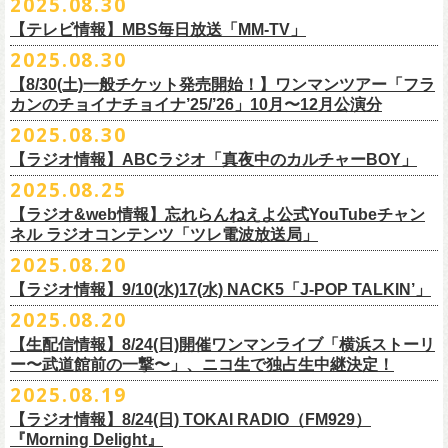
2025.08.30
うような、感動というもののさらに向こう側へ突き抜けていくような、
様々なアイテムが全16種類。ぜひお楽しみください！
サイズ：160（バニラのみ） / S / M / L / XL / XXL
【 受付期間 】
2月21日(土) 別府Copper Ravens 16:30/17:00
うつみようこ(vo)
素晴らしく爽快なライブだった。
＜製品サイズ＞
【テレビ情報】MBS毎日放送「MM-TV」
◆コンビニ(番号端末式)・銀行ATM・ネットバンキング決済
2月22日(日) 福岡CB 15:30/16:00
真城めぐみ(vo)
ライブの1曲目を飾ったのは、今年リリースの最新アルバム『正しい哺乳
160 ： 身丈62cm / 身幅46cm / 肩幅40cm / 袖丈18cm
9月22日(月) 17:00 ～ 9月27日(土) 22:59まで
2025.08.30
2月24日(火) 豊橋Club KNOT 18:30/19:00
中森泰弘(g)
■
9月
1日(月)27:20〜
MBS毎日放送「MM-TV」
類』収録の“少年卓球”。開演時間が来て、会場の照明が落ちて真っ暗にな
S ： 身丈65cm / 身幅49cm / 肩幅42cm / 袖丈19cm
◆クレジットカード決済
2月28日(土) 新潟GOLDEN PIGGS BLACK 16:30/17:00
【8/30(土)一般チケット発売開始！】ワンマンツアー「フラ
奥野真哉(key)
＊グレートマエカワ インタビューOA
り、照明が点滅しはじめ、野性的なビートが鳴り響く登場SE“Eeyo”が流
M ： 身丈69cm / 身幅52cm / 肩幅46cm / 袖丈20cm
9月22日(月) 17:00 ～ 9月30日(火) 22:59まで
3月1日(日) 金沢AZ 15:30/16:00
カンのチョイナチョイナ’25/’26」10月〜12月公演分
クハラカズユキ(dr)
※
リピート放送；
9/4(木)、9/5(金)、9/7(日)
れ出した瞬間から異様なほどの高揚感が会場を包み込み、そして竹安堅
L ： 身丈73cm / 身幅55cm / 肩幅50cm / 袖丈22cm
3月7日(土) HEAVEN’S ROCKさいたま新都心 16:30/17:00
チケット料金：前売 ¥5,500（税込／整理番号付／ドリンク代別途要）
2025.08.30
https://www.mbs.jp/mmtv/
一の目が醒めるようなギターから“少年卓球”が始まった瞬間に、もうこの
XL ： 身丈77cm / 身幅58cm / 肩幅54cm / 袖丈24cm
【 お届け 】
3月14日(土) 仙台darwin 16:30/17:00
※⾼校⽣以下は当⽇¥2,000 キャッシュバックします
#MMTV_mbs
日のフラカンの勝利は確定した――そんな気持ちになった。『正しい哺
【ラジオ情報】ABCラジオ「真夜中のカルチャーBOY」
XXL：身丈81cm / 身幅63cm / 肩幅57cm / 袖丈25cm
10月下旬発送予定
（当⽇年齢を証明できるもの（学⽣証、保険証など）のご提⽰
が必要と
10年ぶり2回目となる日本武道館公演『フラカンの日本武道館 Part2 〜
乳類』はこの10年をかけてフラカンが研ぎ澄ませてきたバンドサウンド
※上記サイズはあくまでも目安の寸法です
2025.08.25
チケット料金：¥5,200(税込/整理番号付/
ドリンク代別途要)
なります）
■8月30日(土) 、9月6日(土)、9月13日(土)
超・今が旬〜』を9月20日(土)
に開催するフラワーカンパニーズが、
今年1
とメッセージ性が高次元で結晶化した大傑作だが、その中でも、“少年卓
※全公演、高校生以下は当日¥2,000 キャッシュバック(当日年齢を証明で
【ラジオ&web情報】忘れらんねえよ公式YouTubeチャン
※チケットにスタンディングの記載がありますが、
当日は椅子あり自由
深夜2:00〜3:00 ABCラジオ「真夜中のカルチャーBOY」
月より月１配信のYouTube番組『月刊フラカン武道館 Part2』をスター
先行配信しておりました「ただいま実演中/ピュアな匂いがチョイナチョ
球”はポップで疾走感があり、初めてロックで高揚した瞬間をギュッと思
ネル ラジオコンテンツ「ツレ電波放送局」
きるもの(学生証、
保険証など)のご提示が必要となります)
席でのご案内となります。
※グレートマエカワ インタビューOA
ト、番組スタート直前スペシャルのvol.
0としてスキマスイッチ、第１回
イナ」を急遽CD化、ライブ会場にて販売がスタート！
い出させるような楽曲だ。10年ぶりの武道館とライブの1曲目を飾るに相
一般チケット発売日：
2025.08.20
券売状況により、
当日券でのご来場のお客様に後方にてスタンディン
https://abcradio.asahi.co.jp/mayoboy/
目のゲストとしてTHE COLLECTORSの加藤ひさし(vo)と古市コータロー
ぜひお手元に〜
応しい楽曲が最新アルバムに収められているという点で、今のフラカン
■8月25日(月)21:00公開
10/25〜12/22公演＞8月30日(土)
グをお願いする
場合もございます
(
g)、第２回目にHump Back、第３回目はスターダスト☆レビューの根本
の絶好調ぶり、そして、この10年間のフラカンが歩んだ道のりの豊かさ
【ラジオ情報】9/10(水)17(水) NACK5「J-POP TALKIN’」
忘れらんねえよ公式YouTubeチャンネル ラジオコンテンツ「ツレ電波放
1/17〜3/14公演＞10月18日(土)
＊2/21＠大分公演のみ＞10月25日(土)
一般チケット：発売中
要、
第４回目は南海キャンディーズの山里亮太、
第５回目は筋肉少女帯
◎31st single「ただいま実演中/ピュアな匂いがチョイナチョイナ」
を感じずにはいられない。
送局」
2025.08.20
■9月10日(水)、17日(水) 24:00～24:30 NACK5「J-POP TALKIN’」
https://flowercompanyz.com/live/2025/06/18/8686
の大槻ケンヂ、
第６回目はBRAHMANのボーカル・TOSHI-LOW、
第７回
価格：1100円(税込)
他にも美しい情景を想起させる“アメジスト”や“ミント”、下世代へのメッ
第10回ツレ：フラワーカンパニーズ 鈴木圭介/グレートマエカワ
【生配信情報】8/24(日)開催ワンマンライブ「横浜ストーリ
詳細：
https://flowercompanyz.com/live/2025/08/12/8752
＊鈴木圭介、グレートマエカワ ゲスト出演
問い合わせ：JAILHOUSE TEL:052-936-6041
https://www.jailhouse.jp/
目はラッパー・シンガーソングライターのNovel Core、そして８回目に四
収録曲:
セージを歌う“履歴書”、長い旅路を歩き続けるバンドの生き様を伝える“ハ
https://youtu.be/BIya9VH0ZOI
ー〜武道館前の一撃〜」、ニコ生で独占生中継決定！
https://www.nack5.co.jp/program/j-pop_talkin/
星球を招きお届けしてきた今番組（
全回アーカイブ配信中）。
1.ただいま実演中
イエース”（この曲の演奏時には、ステージセットとして、実際に60万キ
2025.08.19
2.ピュアな匂いがチョイナチョイナ
ロ以上を走行したというバンドの先代ハイエースが登場した）、キャッ
番組最終回となる今回は、フラカンメンバー4人による「
武道館直前スペ
価格：1100円(税込)
【ラジオ情報】8/24(日) TOKAI RADIO（FM929）
チーなサウンドとモチーフの中に現代社会や人間への批評眼を忍び込ま
シャル」を9月17日(水)21:
『Morning Delight』
00より生配信決定！
せた“ラッコ！ラッコ！ラッコ！”……この10年で生まれた多彩な楽曲たち