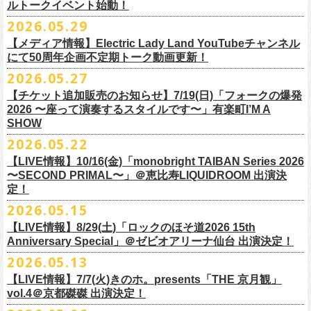
ルトークイベント始動！
素材 ： 綿100％
ローソン、
ミニストップ店舗にて直接払い戻しをさせていただきます。
＜オフィシャル抽選先行＞ 7/13(月)12:00～7/20(月・祝)23:59まで
発売日：7月4日(土)10:00〜
・富山県民小劇場ORBIS
◎「フォークの爆発2026 〜座って演奏するスタイルです〜」
サイズ：S / M / L / XL
ローソンで発券された⽅はローソンへ、
2026.05.29
ミニストップで発券された⽅は
https://
l-tike.com/st1/okuno1202-
1/
プレイガイド：イープラス
https://eplus.jp/sf/detail/
0039320001-
・バール・デ・美富味
7/5(日)兵庫・神戸クラブ月世界 開場15:30/開演16:00
＜製品サイズ＞
ミニストップへお⼿持ちの未使⽤
チケットをお持ちの上、ご来店くださ
他詳細はイベント公式サイトへ →
https://
breast.co.jp/okuno60th/
P0030682P021001?P1=
1221
【メディア情報】Electric Lady Land YouTubeチャンネル
・マリエ6F芝生広場
追加チケット＞2F立ち見席 ￥5,500（税込/ドリンク代別）
S ： 身丈66cm / 身幅55cm / 肩幅52cm / 袖丈21cm
い。実際の払戻⼿
順につきましては、下記URLをご確認ください。
ネクストロード 03-5114-7444（平日14～18時）
https://nextroad-
にて50周年企画不定期トーク動画更新！
・富山駅構内自由通路
＊ステージ上からの眺めになります
M ： 身丈70cm / 身幅58cm / 肩幅55cm / 袖丈23cm
https://l-tike.com/oc/lt/
haraimodoshi/
p.com/
contact/
チケット発売：7月6日 12時～
2026.05.27
＊自由席の方ご入場後、開演10分前のご案内を予定しています
L ： 身丈74cm / 身幅61cm / 肩幅58cm / 袖丈25cm
(注1)チケットの半券がもぎられているものについては、ご返⾦
対応を致
2027年にオープン50周年を迎える名古屋のライブハウスElectric Lady
プレイガイド：e-plus(イープラス)
発売日：7月2日(木)17:00〜
【チケット追加販売のお知らせ】7/19(日)「フォークの爆発
XL ： 身丈78cm / 身幅64cm / 肩幅61cm / 袖丈27cm
しかねます。
Land（通称E.L.L）でぴあ中部×フラワーカンパニーズの合同企画のトー
https://eplus.jp/sf/detail/
4562600001-P0030001
プレイガイド：イープラス
https://eplus.jp/sf/detail/0039320001-
2026 〜座って演奏するスタイルです〜」有楽町I’M A
※上記サイズはあくまでも目安の寸法です
(注2)チケット代以外の外⼿数料(配送⼿数料は除く)の返⾦
については、
クイベントシリーズ、vol.1の開催が8月31日(月)に決定！
フェスHP:
backonlivefes.com
SHOW
P0030685P021001?P1=1221
「フォークの爆発2026 ミニマル巡業 〜うたとギターとコーラスと〜」
「各種⼿数料券」が必要となります。
払い戻しの際に忘れずお持ちくだ
問：清水音泉 06-6357-3666（平日 15:00~18:00）
福島にて開催決定！
2026.05.22
さい。もし各種⼿
数料券を紛失された場合、外⼿数料のご返⾦
は致しか
日本のロック史を彩るさまざまバンドが出演し、ライブハウスシーン黎
info@shimizuonsen.com
ねますので何卒ご了承下さい。
【LIVE情報】10/16(金)「monobright TAIBAN Series 2026
明期ならではの驚きのエピソードから、まるで都市伝説のようなとんで
◎「フォークの爆発
2026
ミニマル巡業 〜うたとギターとコーラスと〜」
〜SECOND PRIMAL〜」＠恵⽐寿LIQUIDROOM 出演決
(注3) 払い戻しには「チケット」が必要です。払い戻し手続きより先に、
も逸話まで、これまでもさまざまな伝説が語られてきたてE.L.L。
※ミニマル巡業とは『
新たな試みとして歌とアコースティックギター一
定！
チケットの発券手続きの上、
再度Loppiにて払戻しお手続きください。
来年2027年にオープン50周年を控えたE.L.Lについて、フラカン鈴木圭介
本とコーラスと小
物の楽器などで構成するライヴ』です
(注4)夜間・早朝(21時～6時頃)は防犯対策として、
レジ内の現⾦が制限さ
2026.05.15
とグレートマエカワがホスト役となり、さまざまなバンドマン、シンガ
日時：
9/21(
月祝
)
開場
15:30/
開演
16:00
れております。その為、夜間・
早朝とその直前・直後の時間帯はつり銭
ー、関係者をゲストに迎えて語り明かすトークセッションを企画。
【LIVE情報】8/29(土)「ロックのほそ道2026 15th
会場：福島
Player
’
s Cafe
2027年にオープン50周年を迎える名古屋のライブハウスElectric Lady
◎
「SMILEY’S CONNECTION スマイリー原島 BIRTHDAY FESTIVAL
が 不⾜する場合がございますので、払い戻しは夜間・
早朝を避けてお⼿
このトークシリーズでは、E.L.L.にこれまで関わってきたミュージシャ
Anniversary Special」＠ゼビオアリーナ仙台 出演決定！
チケット料金：
4,800
円（税込
/
整理番号付
/
ドリンク代別） ※高校生以下
Land（通称E.L.L）でぴあ中部×フラワーカンパニーズの合同企画のトー
6days ～ ハメチ a-GOGO CARNIVAL!!～」
続きいただきますようお願い申し上げます。
ン、関係者、そして当時はファンだった人々とともに、まもなく50年を
2026.05.13
は当日
¥2,000
キャッシュバック（
当日年齢を証明できるもの（学生証、
クイベントシリーズを開始することが決定！
＜
day
２下北沢
CLUB Que
編＞
迎えるライブハウスの、ツワモノたちの記憶を語っていきます。配信や
10月、11月と自身初となるクラブクアトロ・
ワンマンツアーも決まって
保険証など）
のご提示が必要となります）
【LIVE情報】7/7(火)きのホ。presents「THE 京月観」
9
月
3
日
(
木
)
下北沢
CLUB Que
【ローソンチケットでご購入で、電子チケットをご選択の
インタビューでは語れない、ここだけの話もたくさん披露予定。
いるフラワーカンパニーズ、
2026年を右肩上がりに盛り上げる8箇所9公
一般チケット発売日：
7
月
18
日
(
土
)
vol.4＠京都磔磔 出演決定！
日本のロック史を彩るさまざまバンドが出演し、ライブハウスシーン黎
出演：
POLYSICS
／フラワーカンパニーズ／
SCOOBIE DO
お客様】
演のツアー開催決
定！
問い合わせ：ノースロードミュージック
明期ならではの驚きのエピソードから、まるで都市伝説のようなとんで