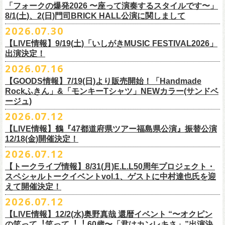
＠F.A.D YOKOHAMA 公演より販売開始致します。
「フォークの爆発2026 〜座って演奏するスタイルです〜」
8/1(土)、2(日)門司BRICK HALL公演に関しまして
こちらのグッズの売上全額を被災地復興など様々な支援を必要とされて
2026.07.30
令和8年熊本地震で被災された皆様には心よりお見舞い申し上げます
いる場所に寄付させていただきます。
【LIVE情報】9/19(土)「いしがきMUSIC FESTIVAL2026」
一日も早い復興、安全、安心が戻りますことを心よりお祈り申し上げま
支援金の寄付先、金額等につきましては、都度フラワーカンパニーズオ
出演決定！
す
フィシャルサイトにて改めてご報告致します。
2026.07.16
今週末8/1(土)、2(日)門司BRICK HALLにて予定しております「フォーク
皆さまのご安全と心身のご健康、被災地の一日も早い復旧・復興を心よ
【GOODS情報】7/19(日)より販売開始！「Handmade
の爆発2026 〜座って演奏するスタイルです〜」公演に関しまして、
Rockふきん」&「モンキーTシャツ」NEWカラー(サンドベ
りお祈り申し上げます。
本日現在開催させていただく予定です。
ージュ)
2026.07.12
7/19(日)「フォークの爆発2026 〜座って演奏するスタイルです〜」＠有
まだ九州地方では余震が続き、交通機関が麻痺している状況を鑑み、
【LIVE情報】鶴『47都道府県ツアー福島県公演』振替公演
楽町I’M A SHOW 公演より、またまたNEWグッズが登場！
もしチケットをお持ちの方で今回の公演へのご来場が難しい方につきま
12/18(金)開催決定！
エプロンからスタートした新たな企画「Handmade Rock」シリーズ第二
して、
2026.07.12
弾、「Handmade Rockふきん」の販売が決定！
そのまま未使用のチケットをお持ちいただけましたら、
延期となっておりました鶴『47都道府県ツアー福島県公演』の振替公演
そして、絶賛販売中の「モンキーTシャツ」にサンドベージュのボディに
【トークライブ情報】8/31(月)E.L.L50周年プロジェクト・
1年間（2027年8月まで）九州地方で今後発表されるワンマンツアー、ラ
が決定しました。
グリーンのプリントが夏らしいNEWカラーが追加！
スペシャルトークイベントvol.1、ゲストに中村達也氏を迎
イブで有効とさせていただきます。
合わせて、
振替公演にご来場が難しい方へ、
払い戻しのご案内もござい
ぜひチェックしてくださいね！
えて開催決定！
手続きなどは特にありませんが、入場整理番号のみ無効となりますこと
ますので、以下ご確認をお願い致します。
2026.07.12
（入場順最後のご案内となりますこと）、
何卒ご了承いただけますと幸いです。
＜延期日程＞
【LIVE情報】12/2(水)奥野真哉 還暦イベント “〜オクピン
■2026年4月19日（日） 鶴 5周⽬の47都道府県ツアー「鶴フェスへの道」
の笑って︕笑って︕︕ 60歳〜「君はカンレキさ」”出演決