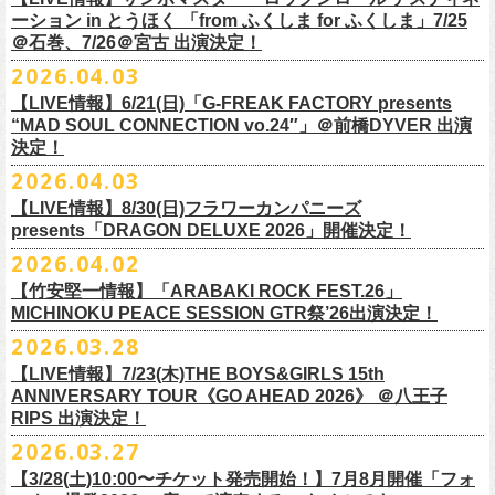
一般チケット前売5,000円/ 当日5,500円
ネクストロード 03-5114-7444 (平日14～18時)
ーション in とうほく 「from ふくしま for ふくしま」7/25
https://rainbowhill.jp/
＊鶴オフィシャルサイト：
https://afrock.jp/
ーーーーー
＠石巻、7/26＠宮古 出演決定！
鈴木実貴子ズ自主企画イベント『心臓の騒音』にフラワーカンパニーズ
2026.04.03
・7月2日(木)＠荻窪TOP BEAT CLUB
＜振替公演・チケットの払い戻しについて＞
の出演が決定！
*ワンマン
【LIVE情報】6/21(日)「G-FREAK FACTORY presents
・現在、振替日程、および各公演のチケット払い戻しに関する詳細を調
本日よりオフィシャル先行もスタート！どうぞお見逃しなく〜
本日4月23日(木)に結成37周年を迎えたフラワーカンパニーズ、自身初と
OPEN：19:00 / START：19:30
“MAD SOUL CONNECTION vo.24″」＠前橋DYVER 出演
整しております。 決定次第、改めて各バンドの公式サイトおよび公式
なるクラブクアトロ・ワンマンツアーの開催が決定！
決定！
前売：¥5,000 / 当日：¥5,500 ＋1DRINK(¥700)
SNS等にてご案内いたしますので、今しばらくお待ちください。
◎鈴木実貴子ズ自主企画イベント『心臓の騒音』
https://topbeatclub.com/schedule/?month=202607
2026.04.03
・お手持ちのチケット（紙・電子共に）は、詳細が発表されるまでその
日程：12月3日(木)
◎フラワーカンパニーズ 「フラカンのクアトロツアー2026」
まま大切に保管していただきますようお願い申し上げます。振替公演や
【LIVE情報】8/30(日)フラワーカンパニーズ
時間：開場 18:30 開演 19:00
10/10(土)渋谷クラブクアトロ OPEN 16:15 START 17:00 問：ネク
払い戻しの際に必要となります。
presents「DRAGON DELUXE 2026」開催決定！
会場 ：新代田FEVER
ストロード
2026.04.02
料金：4,500円（税込/ドリンク代別/整理番号有）
10/24(土)広島クラブクアトロ OPEN 16:15 START 17:00 問：キャ
改めて万全の体制で、鶴とともにライブをお届けできたらと思いますの
出演：鈴木実貴子ズ / フラワーカンパニーズ
ンディー・プロモーション
【竹安堅一情報】「ARABAKI ROCK FEST.26」
で、ご理解のほど、何卒宜しくお願い致します。
フラワーカンパニーズのベーシスト兼リーダー兼社長、グレートマエカ
一般チケット発売日：8月23(土)
MICHINOKU PEACE SESSION GTR祭’26出演決定！
10/25(日)梅田クラブクアトロ OPEN 15:15 START 16:00 問：清水
ワの57歳の誕生日を記念し、7年ぶりの奄美大島で、誕生日会&前夜祭開
問い合わせ：VINTAGE ROCK std. 03-5787-5350 （平日12:00～17:00）
音泉
2026.03.28
催決定!
https://vintage-rock.com/
11/1(日)名古屋クラブクアトロ OPEN 15:15 START 16:00 問：JAIL
お待たせしました！怒髪天との恒例”ジャンピング乾杯TOUR”、もちろん
【LIVE情報】7/23(木)THE BOYS&GIRLS 15th
HOUSE
今年も開催決定！
ANNIVERSARY TOUR《GO AHEAD 2026》 ＠八王子
◎「フォークの爆発2026 ミニマル巡業 ～うたとギターとコーラスと～
＜全公演共通＞
みんなで足腰鍛えて挑みます〜
【オフィシャルサイト先行】
RIPS 出演決定！
GMBD前夜祭」
チケット料金：前売￥5,700(税込/ドリンク代別途要)
◎「レッツけんこうアンブレラチャーム」（ランダム）
受付期間：04/25(土)20:00～04/30(木)23:
59
2026.03.27
※ミニマル巡業とは『新たな試みとして歌とアコースティックギター一
※高校生以下は当日¥2,000キャッシュバック（当日年齢を証明できるも
価格：￥500(税込)
本日よりHP先行も受付スタート！お見逃しなく！！
▼受付URL
本とコーラスと小物の楽器などで構成するライヴ』です
【3/28(土)10:00〜チケット発売開始！】7月8月開催「フォ
の（学生証、保険証など）のご提示が必要となります）
仕様：チャーム4種（けいくん、まーちゃん、けんちゃん、
こにし）/アル
https://eplus.jp/suzukimikiko-
1203-flowercompanyz/
日時：2026年9月26日(土) 開場17:00 開演18:00