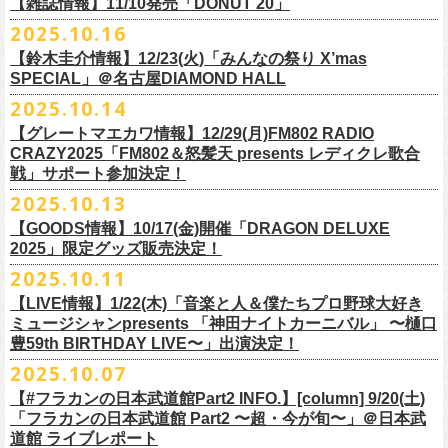
FILL BREWING
ーー過去ライブ映像配信スケジュール予定ーー
【雑誌情報】11/10発売「DONUT 20」
※購入枚数制限あり／お一人様2枚まで
受付
URL
：
https://l-tike.com/su-
xing-cyu/
予約開始：2025年11月16日(日)12:00〜
＊9/20(土)「フラカンの日本武道館 Part2 〜超・今が旬〜」ライブレポー
し2DAYSの2023年の映像も配信されること
が決定！
◎「フラカンの横浜アリーナ -リモートライヴ編- 〜生き続けてる事は最
▼視聴はこちら
みぞのくち醸造所
＊11/27(木)配信開始予定
※チケットの整理番号順での入場となります。
予約方法：Livepocketで受付
https://t.livepocket.jp/e/2q1m4
ト掲載
2025.10.16
武道館ライブ配信に先駆け、順次公開される予定です。
■11月10日(月)発売 「DONUT 20」
大のメッセージ！〜」
https://video.unext.jp/browse/feature/FET0012549
YOUNG MASTER（ドリンクアッパーズ）
◎「ゾロ目だョ全員集合!〜フラカン33年、野音99年〜」2022.9.23 日比
販売URL
https://skream.jp/livereport/2025/10/flower_companyz.php
【鈴木圭介情報】12/23(火)「みんなの祭り X’mas
＊グレートマエカワインタビュー掲載
https://video.unext.jp/browse/feature/FET0012549
横浜ビール
谷野外大音楽堂
https://eplus.jp/sf/detail/4428590001-P0030001
SPECIAL」＠名古屋DIAMOND HALL
どうぞお楽しみに！
【グレートマエカワ（フラワーカンパニーズ）「ロックンロールが降っ
ほか過去ライブ映像２作品も配信中！
横浜ベイブルーイング
2025.10.14
てきた日」】
＊12/4(木)配信開始予定
Riip Beer他（Ever Green Imports）
＊12/4(木)配信開始予定
注意事項
＊U-NEXT独占ライブ配信詳細
人生を変えた1枚のレコードについて訊く「ロックンロールが降ってきた
◎ フラワーカンパニーズ「神さまツアー」～年末恒例磔磔2デイズ～ 1
＊11/20(木)より配信中
【グレートマエカワ情報】12/29(月)FM802 RADIO
Y.MARKET BREWING
◎ フラワーカンパニーズ「神さまツアー」～年末恒例磔磔2デイズ～ 1
※営利目的のチケットの転売は固くお断り致します。転売チケットは入
◎フラワーカンパニーズ「フラカンの日本武道館 Part2 〜超・今が
日」に、先ごろ、二度目の日本武道館公演を成功させたフラワーカンパ
日目 2023.12.13 京都磔磔
◎「フラカンの横浜アリーナ -リモートライヴ編- 〜生き続けてる事は最
CRAZY2025「FM802＆怒髪天 presents レディクレ歌合
US BREWERY（近日発表！）
日目 2023.12.13 京都磔磔
場をお断りする場合もあ
旬〜」
ニーズのグレートマエカワが登場。自身の音楽人生とフラワーカンパニ
◎ フラワーカンパニーズ「神さまツアー」～年末恒例磔磔2デイズ～ 2
戦」サポート参加決定！
大のメッセージ！〜」
US BREWERY（近日発表！）
◎ フラワーカンパニーズ「神さまツアー」～年末恒例磔磔2デイズ～ 2
りますのでご注意ください。
年末恒例となっている大晦日ライブ「ヤングナイター」改め、「ヤング
配信日：2025年12月5日(金)19:00〜 ※見逃し配信あり
ーズの現在地を語る。
日目 2023.12.14 京都磔磔
＊11/27(木)より配信中
2025.10.13
US BREWERY（近日発表！）
日目 2023.12.14 京都磔磔
※撮影・録音・録画などは禁止とさせていただきます。また開場時のご
デーゲーム’25」の開催が決定！
視聴料：U-NEXT月額会員視聴無料配信URL：
https:
https://donutroll.tokyo/wd/20251110_donut20/
◎『フラワーカンパニーズ「ゾロ目だョ全員集合!〜フラカン33年、野音
自分の席以外の席取りは
【GOODS情報】10/17(金)開催「DRAGON DELUXE
//t.unext.jp/r/flowercompanyz
99年〜」2022.9.23 日比谷野外大音楽堂』
出演アーティスト：
ご遠慮ください。
2025」限定グッズ販売決定！
12月31日(水)＠新代田LIVE HOUSE FEVERにて、今年は14:00からライ
アホマイルド坂本（MC）
※飲食を伴うイベントのため、公演当日、体調不良や発熱症状のある方
ブスタート！
2025.10.11
＊U-NEXT過去ライブ作品配信詳細
10月17日(金)＠名古屋DIAMOND HALLにて開催するフラワーカンパニー
は、来場をご遠慮いただ
年越しのライブ配信はございません。
※配信開始日は変更になる場合があります
【LIVE情報】1/22(木)「音楽と人＆僕たちプロ野球大好き
＊＊＊＊＊＊
ズ presents 「DRAGON DELUXE 2025〜特別編〜」【俺たちのザ・ベス
2月6日（金）
きますようお願いいたします。
チケットの発売日は11月15日(土)。
10月25日(土)よりスタートしたフラワーカンパニーズ ワンマンツアー
ミュージシャンpresents 「神田ナイトカーニバル」 〜樋口
ーーー12/5(金)19:00〜U-NEXTにて独占ライブ配信開始！ーーー
トテンPart2】
◆音楽◆
※ミュージシャンによるトークイベントですが、音楽の話は一切いたし
「フラカンのチョイナチョイナ’25/’26」 ポスターをニワトリ堂にて限定
豊59th BIRTHDAY LIVE〜」出演決定！
①11/20(木)配信開始予定
◎フラワーカンパニーズ「フラカンの日本武道館 Part2 〜超・今が
の限定グッズとして、アクリルキーホルダーの販売が決定！
bird
ませんのでご了承くださ
今年も充実のライブ・
ツアー活動を行なってきたフラカンの2025年のラ
販売致します。
◎「フラカンの横浜アリーナ -リモートライヴ編- 〜生き続けてる事は最
2025.10.07
旬〜」
当日会場にて販売いたします。
THE LOCAL PINTS
い。
『音楽と人』で好評連載中のBUCK∞TICKのベーシスト・樋口豊のコラム
イブ納めとな
る今公演、どうぞお楽しみください！
10月30日(木)9:00〜販売開始となります。
大のメッセージ！〜」 2020.8.27 横浜アリーナ *無観客配信ライブ
配信日：2025年12月5日(金)19:00〜 ※見逃し配信あり
【#フラカンの日本武道館Part2 INFO.】[column] 9/20(土)
「タイガース、今年も優勝だ!!」から派生したトークイベント〈僕たち、
＊数に限りがございます。
視聴料：U-NEXT月額会員視聴無料
「フラカンの日本武道館 Part2 〜超・今が旬〜」＠日本武
◆お笑いステージ◆
公演に関するお問い合わせ LOFT9 Shibuya
プロ野球大好きミュージシャンです！〉presentsによるライヴの開催が決
◎フラワーカンパニーズ大晦日ライブ「ヤングデーゲーム’25」
②11/27(木)配信開始予定
配信URL：
https:
//t.unext.jp/r/flowercompanyz
道館 ライブレポート
レギュラー
https://www.loft-prj.co.jp/schedule/loft9/contact
定！
日時：12月31日（水）OPEN 13:30/ START 14:00