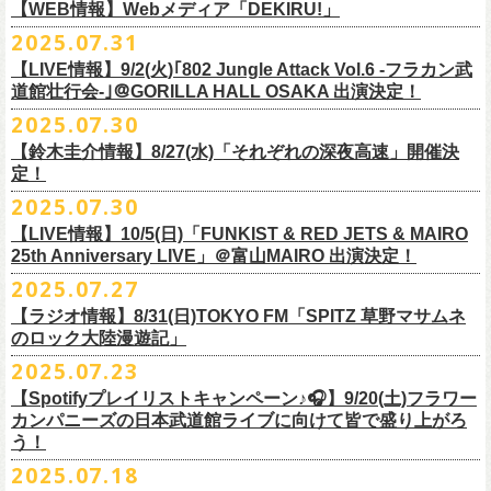
https://cocolo.jp/site/blog/1150
ンの全国ツアー、
どうぞお楽しみに！
また武道館でフラカンのライブが観たい。そう心から思う。武道館はほ
【WEB情報】Webメディア「DEKIRU!」
https://chupea.fm/
■vol.1
いほいできる会場ではなくても、こんなフラカンのライブをこれからい
＊グレートマエカワ 生出演(15:00〜出演予定）
2025.07.31
■8月6日(水)14:00〜17:51 FM802「THE NAKAJIMA HIROTO SHOW 802
7/31(木)Webメディア「DEKIRU!」
◎フラワーカンパニーズ ワンマンツアー「フラカンのチョイナチョイ
ゲスト：加藤ひさし、古市コータロー(THE COLLECTORS)
っぱい観たい。思えば初めてロックを聴いた頃からずっと、その衝撃や
【LIVE情報】9/2(火)｢802 Jungle Attack Vol.6 -フラカン武
RADIO MASTERS」
＊グレートマエカワインタビュー掲載
ナ’25/’26」
https://www.youtube.com/watch?
v=kTtAgK2Iq4A&t=2345s
感動が「思い出」という箱の中に納まらなくて、ずっとリアルに生き続
10年ぶり2回目となる日本武道館公演『フラカンの日本武道館 Part2 〜
道館壮行会-｣＠GORILLA HALL OSAKA 出演決定！
＊グレートマエカワ 生出演(17:00台出演予定）
「グレートマエカワさんのDIY魂が知りたい！〜自分たちが「面白い」と
2025年
けちゃうものだから、僕はこうやって文章を書いたりしている。この10
超・今が旬〜』を9月20日(土)
に開催するフラワーカンパニーズが、
今年1
2025.07.30
https://funky802.com/masters/
思うことが、バンドの未来につながる〜」
10月25日(土) 熊本Django 16:30/17:00
■vol.2
年ぶりのフラカンの武道館ライブも、「思い出」という箱にはなかなか
月より月１配信のYouTube番組『月刊フラカン武道館 Part2』をスター
https://media.wakasa.jp/articles/diymusic/1504/
10月26日(日) 長崎ホンダ楽器 15:30/16:00
ゲスト：Hump Back
【鈴木圭介情報】8/27(水)「それぞれの深夜高速」開催決
収まらないだろうし、収めるべきじゃない。これはきっと新しいはじま
ト、8回目のゲストとして、
四星球の出演が決定！
来月9月20日(土)、10年ぶり2度目の日本武道館公演『
フラカンの日本武道
＊「フラカンの日本武道館 Part2 オフィシャルガチャ」につきまして
11月3日(月・祝) 渋谷duo MUSIC EXCHANGE 15:15/16:00
定！
https://www.youtube.com/watch?
v=6XTayyWwFP0&t=6s
り。これからフラワーカンパニーズは、さらに凄いことになるだろう。
館 Part2 〜超・今が旬〜』を開催するフラワーカンパニーズ、
武道館前
・500円玉専用となりますので、
ご利用予定の方は500円玉をご用意くだ
11月8日(土) 徳島club GRINDHOUSE 16:30/17:00
絶対にそうなるだろう。
2025.07.30
番組スタート直前スペシャルのvol.0としてスキマスイッチ、
第１回目の
苦しい夜を乗り越えて来た芸人さんがそれぞれの夜を語り〈深夜高速〉
最後のワンマンライブとして開催する8月24日(日)「
横浜ストーリー 〜武
さい（
他の硬貨は使用不可）
11月9日(日) 米子AZTiC laughs 15:30/16:00
■vol.3
ゲストとしてTHE COLLECTORSの加藤ひさし(vo)と古市コータロー(
g)、
【LIVE情報】10/5(日)「FUNKIST & RED JETS & MAIRO
を熱唱するライブ、今年も開催決定！
道館前の一撃〜」＠F.A.D YOKOHAMA（会場チケット完売）
の模様がニ
・お一人様1回のお並びにつき5回しまでとさせていただきます
11月15日(土) 福井CHOP 16:30/17:00
◎「少しだけピュアなチョイナロンT」
ゲスト：根本要（スターダスト☆レビュー）
◎フラワーカンパニーズ「フラカンの日本武道館 Part2 〜超・今が
第２回目にHump Back、第３回目はスターダスト☆レビューの根本要、
25th Anniversary LIVE」＠富山MAIRO 出演決定！
コニコ生放送にて独占生中継されることが決定！
11月16日(日) 神戸VARIT. 15:30/16:00
https://www.youtube.com/watch?
v=OMoBtAjSn-w
価格：¥4,000（税込）
旬〜」
第４回目は南海キャンディーズの山里亮太、
第５回目は筋肉少女帯の大
2025.07.27
◎「それぞれの深夜高速」
11月29日(土) 名古屋E.L.L 16:30/17:00
ボディカラー：ホワイト
2025年9月20日(土)＠日本武道館 OPEN 15:30 START 16:30
槻ケンヂ、
第６回目はBRAHMANのボーカル・TOSHI-LOW、
そして第７
【日時】2025年8月27日（水）18:40開場 19:00開演
ライブの一部はどなたでも無料で視聴が可能、
ニコニコプレミアム会員
【ラジオ情報】8/31(日)TOKYO FM「SPITZ 草野マサムネ
11月30日(日) 静岡サナッシュ 15:30/16:00
■vol.4：山里亮太（南海キャンディーズ）
素材 ： 綿100％
回目はラッパー・シンガーソングライターのNovel Coreを招きお届けして
今年12月末をもって営業終了となる大分のライブハウスT.O.P.S
【会場】下北沢・小劇場B1
に登録するとライブ全編、
見逃し配信が視聴可能となります。
のロック大陸漫遊記」
12月6日(土) 宇都宮HEAVEN’S ROCK VJ-2 16:30/17:00
https://youtube.com/live/_ipE-
Na37yY
サイズ：S / M / L / XL /XXL
＜SET LIST＞
きた今番組（全回アーカイブ配信中）。
BittsHALLにて、フラワーカンパニーズのワンマンライブが決定！
【出演者】MC：東京03角田 特別審査員：フラワーカンパニーズ鈴木
12月7日(日) 水戸LIGHT HOUSE 15:30/16:00
2025.07.23
＜製品サイズ＞
SE Eeyo
第８回目となる今回のゲストは、”日本一泣けるコミックバンド”
、四星球
■8月31日(日)21:00〜21:55 TOKYO FM「SPITZ 草野マサムネのロック大
ゲスト：4名
武道館公演を１ヶ月後に控えたフラカンの盛り上がり必至の貴重な
ライ
12月13日(土) 盛岡CLUB CHANGE WAVE 16:30/17:00
■vol.5
S ： 身丈65cm / 身幅49cm / 肩幅42cm / 袖丈 60cm
1 少年卓球
【Spotifyプレイリストキャンペーン♪🎧】9/20(土)フラワー
を招聘！
陸漫遊記」
9/2(火)大阪GORILLA HALL OSAKAで開催される｢802 Jungle Attack Vol.6
◎「フラワーカンパニーズLIVE〜サンキューBitts〜」
【料金】￥3,500-（税込・整理番号付き自由席）
ブ、どうぞお見逃しなく！
12月14日(日) 弘前KEEP THE BEAT 15:30/16:00
ゲスト：大槻ケンヂ（筋肉少女帯/特撮/オケミス）
M ： 身丈69cm / 身幅52cm / 肩幅45cm / 袖丈62cm
2 ピースフル
カンパニーズの日本武道館ライブに向けて皆で盛り上がろ
＊鈴木圭介、グレートマエカワ ゲスト出演決定！
-フラカン武道館壮行会-｣にフラワーカンパニーズの出演が決定！
日時：2025年11月24日(月祝) OPEN15:30/START16:00
【発売日】Livepocket
12月21日(日) 京都磔磔 15:30/16:00
https://www.youtube.com/watch?
v=1EMet2dx9d4
う！
L ： 身丈73cm / 身幅55cm / 肩幅48cm / 袖丈63cm
3 ただいま実演中
20年以上にわたる付き合いで、
先輩後輩の枠を超えた関係性の2組。四星
壮行会、ありがとうございます！嬉涙
会場：大分T.O.P.S BittsHALL
・7月30日（水）21:00 先行抽選受付開始（～8月12日（火）11:00
＊配信詳細
12月22日(月) 京都磔磔 18:30/19:00
XL ： 身丈77cm / 身幅58cm / 肩幅52cm / 袖丈64cm
4 ライトを消して走れ
2025.07.18
球にことあるごとに”
危機”を救ってもらってきたフラカン、
さらに現在展
※全国38局ネット＞
各放送局のオンエア日時は番組公式サイトでご確認
チケット料金：前売¥5,200(税込/整理番号付/ドリンク代別)
迄）・8月16日（土）11:00 一般発売開始
◎フラワーカンパニーズ「横浜ストーリー〜武道館前の一撃〜」＠
F.A.D
2026年
■vol.6
XXL：身丈81cm / 身幅63cm / 肩幅56cm / 袖丈65cm
5 アメジスト