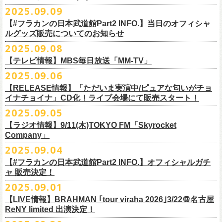
DJやついいちろう
Secret Artist：*後日発表
問い合わせ／SOGO TOKYO 03-3405-9999
2025.09.09
11月15日(土) 福井CHOP 16:30/17:00
■9月13日(土)19:00〜20:00 Inter FM「LOVE ON MUSIC」
Name the Night
Guest Artist : 鈴木圭介 (フラワーカンパニーズ)
11月16日(日) 神戸VARIT. 15:30/16:00
【#フラカンの日本武道館Part2 INFO.】当日のオフィシャ
＊鈴木圭介、グレートマエカワ生出演
ハモニカクリームズ
MC ：矢野きよ実
11月29日(土) 名古屋E.L.L 16:30/17:00
ルグッズ販売についてのお知らせ
https://www.interfm.co.jp/loveonmusic/
雅轟太鼓
料金：全席指定 ／ 前売 ￥6,500‐ 当日 ￥7,000‐ 入場時ドリンク代￥600-
11月30日(日) 静岡サナッシュ 15:30/16:00
2025.09.08
別途必要
9月20日(土)フラカンの日本武道館公演当日のグッズ販売ついてのお知ら
12月6日(土) 宇都宮HEAVEN’S ROCK VJ-2 16:30/17:00
◆お笑いステージ◆
チケット発売：2025年10月15日(水) 正午～
【テレビ情報】MBS毎日放送「MM-TV」
せです。
12月7日(日) 水戸LIGHT HOUSE 15:30/16:00
ですよ。
チケット受付：チケットぴあ Ｐコード 311-504
2025.09.06
12月13日(土) 盛岡CLUB CHANGE WAVE 16:30/17:00
■
9月8
日(月)27:20〜
MBS毎日放送「MM-TV」
ヨネダ2000
イープラス
https://eplus.jp/minnano-xmas/
☆グッズ販売：12:00〜予定（準備状況により、
少々お待ちいただく場合
本日開催された「フラカンの日本武道館 Part2 〜超・今が旬〜」こちら
12月14日(日) 弘前KEEP THE BEAT 15:30/16:00
【RELEASE情報】「ただいま実演中/ピュアな匂いがチョ
＊グレートマエカワ インタビューOA
================================================
お問合せ：並矢株式会社 052-683-5885 （平日10時から17時）
がございます）
のライブの模様がU-NEXTにて独占ライブ配信されることが決定！
イナチョイナ」CD化！ライブ会場にて販売スタート！
12月21日(日) 京都磔磔 15:30/16:00
◎「ドラデラ2025 爽やかアクキー」
※
リピート放送；
9/11(木)、9/12(金)、9/14(日)
☆ご購入商品を入れる袋のご用意はございませんので、
みなさまの方で
詳細は後日発表致します。
12月22日(月) 京都磔磔 18:30/19:00
2025.09.05
価格：800円(税込)
https://www.mbs.jp/mmtv/
文・天野史彬 写真：新保勇樹
ご準備をお願い致します
昨日開催しました「フラカンの日本武道館 Part2 〜超・今が旬〜」にて
2026年
サイズ：85 × 40ｍｍ
#MMTV_mbs
【ラジオ情報】9/11(木)TOKYO FM「Skyrocket
どうぞお楽しみに！
オフィシャルグッズを購入いただきありがとうございました。
1月17日(土) 長野CLUB JUNK BOX 16:30/17:00
Company」
▼
＊「フラカンの日本武道館 Part2 オフィシャルグッズ」につきまして
一部の商品を事後通販させていただくことが決定しました。
1月18日(日) 千葉LOOK 15:30/16:00
ーーーーーーーーーーーーーー
2025年９月20日、フラワーカンパニーズが10年ぶりとなる日本武道館ワ
2025.09.04
現金に加え、各種キャッシュレス決済もご利用いただけます。
対応ブ
1月24日(土) 高知X-pt. 16:30/17:00
■9月11日(木)17:00〜20:00 TOKYO FM「Skyrocket Company」
ンマン公演「フラカンの日本武道館Part2 〜超・今が旬〜」を開催した。
ランドは下記画像をご確認ください
商品を買い逃した方、追加で買いたいなという方、ぜひご利用くださ
【#フラカンの日本武道館Part2 INFO.】オフィシャルガチ
1月25日(日) 広島SECOND CRUTCH 15:30/16:00
＊鈴木圭介、グレートマエカワ 生出演
☆フラワーカンパニーズ presents 「DRAGON DELUXE 2025〜特別
熟練の凄みと、消えることのないみずみずしさを兼ね備えた演奏。派手
ャ 販売決定！
い。
1月27日(火) 四日市CLUB CHAOS 18:30/19:00
https://www.tfm.co.jp/sky/
編〜」【俺たちのザ・ベストテンPart2】
になり過ぎず、かと言ってストイックにもなり過ぎず。躍動するバンド
◎「チョイナチョイナTシャツ」
2025.09.01
1月31日(土) 札幌近松 16:30/17:00
日時：10月17日(金) Open 18:15 / Start 19:00
と楽曲の世界観を彩り、会場を鮮やかに彩った演出。ダブルアンコール
2025年9月20日(土)開催、フラワーカンパニーズ日本武道館ワンマンライ
価格：￥3,500（税込）
【 受付URL 】
2月4日(水) 下北沢シェルター 18:30/19:00
会場：名古屋DIAMOND HALL
【LIVE情報】BRAHMAN ｢tour viraha 2026｣3/22＠名古屋
までの全26曲、この10年間でリリースされてきた楽曲を中心としたリア
ブ「フラカンの日本武道館 Part2 〜超・今が旬〜」公演当日のオフィシ
ボディカラー：バニラ, グレイッシュパープル
https://capitalradioone.jp/
SHOP/387158/list.html
2月14日(土) 大阪バナナホール 16:30/17:00
ReNY limited 出演決定！
出演：
ルタイム感のあるセットリスト。すべてが「完璧だ！」と感嘆してしま
ャルグッズエリアにオフィシャルガチャが登場！
素材 ： 綿100％
2月15日(日) 岡山ペパーランド 15:30/16:00
フラワーカンパニーズ