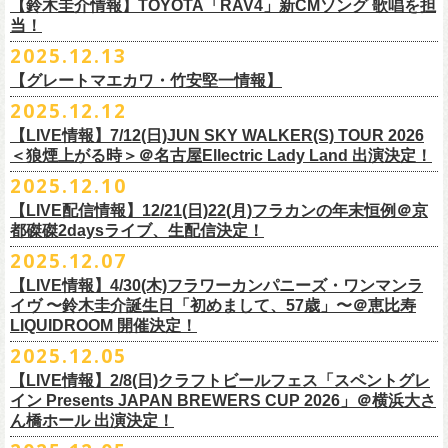
※高校生以下は当日¥2,000キャッシュバック（
当日年齢を証明できるも
ミスター小西(Vo)
当日あらゆる角度から切り取った写真を贅沢にまとめた72ページのフォ
【鈴木圭介情報】TOYOTA「RAV4」新CMソング 歌唱を担
配信日：2025年12月30日(火)正午
の（学生証、保険証など）
のご提示が必要となります）
ザ50回転ズとの対バンツアーが決定！
当！
奥野真哉(Key)
トブックも同梱したスペシャルパッケージ仕様で販売致します。
視聴料：U-NEXT月額会員視聴無料配信URL：
https:
一般チケット発売日：3月8日(日)
「フラカンと行くザ50回転ズの故郷巡りツアー！」と題し、ザ50回転ズ
中森泰弘(G)
2025.12.13
//t.unext.jp/r/flowercompanyz
TOYOTA「RAV4」の新CMソングの歌唱を鈴木圭介が担当
！
のメンバーの故郷、堺、出雲、徳島を２バンドで巡ります！
竹安堅一(G)
フラカンのweb shop「ニワトリ堂」、そして1/31(土)札幌公演よりフラカ
【グレートマエカワ・竹安堅一情報】
2025年12月17日発売とともに新作CMが公開され
ました。
◎「フォークの爆発2026 〜座って演奏するスタイルです〜」
4月4日(土) ,5日(日)に開催される「WALK INN FES! 2026 IN 桜島」にフ
グレートマエカワ(B)
ンのライブ会場にて販売がスタート！
＊以下過去ライブ作品も配信中
ナレーションも担当しております。
2025.12.12
7/4(土)岡山・倉敷新渓園敬倹堂 16:30/17:00 問：キャンディープロモ
ラワーカンパニーズの出演が決定！
一般チケット発売は1月31日。
クハラカズユキ(Dr)
完全生産限定盤のため売り切れ次第販売終了。どうぞお早めに！
『Maximum Top Beat!!』
◎「フラカンの横浜アリーナ -リモートライヴ編- 〜生き続けてる事は最
ぜひチェックしてください！
ーション岡山
どうぞお見逃しなく！
【LIVE情報】7/12(日)JUN SKY WALKER(S) TOUR 2026
フラワーカンパニーズが不定期で行なっている２マンライブ企画「シリ
チケット料金：前売¥5,500(税込/ドリンク代別途要/整理番号付)
3rd Anniversary of Top Beat Club
大のメッセージ！〜」 2020.8.27 横浜アリーナ *無観客配信ライブ
7/5(日)兵庫・神戸クラブ月世界 15:30/16:00 問：清水音泉
＜狼煙上がる時＞＠名古屋Ellectric Lady Land 出演決定！
◎「WALK INN FES! 2026 IN 桜島」
ーズ・人間の爆発」、SCOOBIE Dを迎え、2026年5月に奈良と岐阜での
チケット発売日：2/11(水・祝)
商品詳細：
うつみようこ＆Yokoloco Band “ワンマン！”
◎「ゾロ目だョ全員集合!〜フラカン33年、野音99年〜」
2022.9.23 日比
7/11(土)岐阜・郡上八幡Club Layla 16:30/17:00 問：クラブレイラ
日付：4月4日(土) ,5日(日) ※日割り発表は後日となります
◎「フラカンと行くザ50回転ズの故郷巡りツアー！」
開催が決定！
問い合わせ：十三GABU
LIVE Blu-ray+CD『フラカンの日本武道館 Part2 ～超・今が旬～』
2025.12.10
【公演日】2026/2/5 (木)
3月26日(木)＠KT ZEPP YOKOHAMAで開催される「PON pre WALK
谷野外大音楽堂
7/19(日)東京・有楽町I’M A SHOW 15:15/16:00 問：ネクストロード
会場：南栄リース桜島広場(桜島多目的広場野外ステージ)
日時：2026年4月9日(木) 18:30 OPEN / 19:00 START
内容：Blu-ray+2CD+LIVE PHOTO BOOK(72p） *三方背BOX仕様
【会場】荻窪 TOP BEAT CLUB
THIS WAY〜12年目でも終わらない青春の歌〜」にフラワーカンパニーズ
【LIVE配信情報】12/21(日)22(月)フラカンの年末恒例＠京
◎ フラワーカンパニーズ「神さまツアー」～年末恒例磔磔2デイズ～ 1
8/1(土)福岡・門司BRICK HALL 16:30/17:00 問：ブリックホール
出演：
会場：大阪・堺ファンダンゴ
2025年もお互いに充実のライブを展開してきた両者によるガチンコ対バ
◎フラカン＆ヨコロコ合同企画「俺たちのザ・ベストテン2026」東京編
価格：¥11,000(税込)
【開場/開演】19:00 / 19:30
の出演が決定しました！
都磔磔2daysライブ、生配信決定！
日目 2023.12.13 京都磔磔
8/2(日)福岡・門司BRICK HALL 15:30/16:00 問：ブリックホール
ーゲストアーティスト
出演：フラワーカンパニーズ、ザ50回転ズ
ン、熱すぎるステージになること必至！
【昭和の歌番組を代表する『ザ・ベストテン』のトリビュートLIVE。
発売日：2026年1月30日
【出演】うつみようこ＆Yokoloco Band
本日よりチケット最速先行受付も開始！
2025.12.07
2026年4月18日(土)岩手県二戸市九戸城跡で開催される、結成10周年を迎
◎ フラワーカンパニーズ「神さまツアー」～年末恒例磔磔2デイズ～ 2
チケット料金：5,500円（税込/整理番号付/ドリンク代別）
HEY-SMITH / RHYMESTER / バックドロップシンデレラ / KALMA / 打首
チケット料金：前売り 5,000円(ドリンク代別途)
一般チケット発売は3月8日。
数々の昭和歌謡のカヴァーだけの一夜】
販売場所：フラワーカンパニーズweb shop「ニワトリ堂」
【前売】5,000円 (+1D）
お見逃しなく〜
えるSaToMansion主催のイベント【南部事変 2026】にフラワーカンパニ
日目 2023.12.14 京都磔磔
【LIVE情報】4/30(木)フラワーカンパニーズ・ワンマンラ
※7/4＠倉敷はドリンク代なし、7/19＠東京は全席指定
獄門同好会 / 友部正人 / bacho / THE BOYS&GIRLS
※整理番号あり
どうぞお見逃しなく！
日時：5/19(火)開場18:30／開演19:00
（https://flowercompanyzinc.stores.jp/）、フラワーカンパニーズ ライブ
【当日】5,500円 (+1D）
ーズの出演が決定しました！
イヴ 〜鈴木圭介誕生日「初めまして、57歳」〜＠恵比寿
※高校生以下は当日¥2,000キャッシュバック（
当日年齢を証明できるも
/ SOIL&”PIMP”SESSIONS / フラワーカンパニーズ / SIX LOUNGE / THE
※小学生以上有料、未就学児童入場不可
会場：東京・荻窪TOP BEAT CLUB
会場
【発売場所】イープラス／Peatix
◎「PON pre WALK THIS WAY〜12年目でも終わらない青春の歌〜」
LIQUIDROOM 開催決定！
■U-NEXT問い合わせ：
https://help.
unext.jp/info-video/detail/
info403b
の（学生証、保険証など）
のご提示が必要となります）
FOREVER YOUNG / ENTH / Hump Back / The Birthday (クハラカズユ
チケット発売：2026年1月31日(土)午前10時～
◎フラワーカンパニーズpresents『シリーズ・
人間の爆発』
出演：
※完全生産限定盤のため、生産分完売次第販売終了
【一般発売日】12/13 10:00〜
日時：2026年3月26日(木) 開場17:30 / 開演18:30
◎SaToMansion 10th anniversary festival【南部事変 2026】
2025.12.05
一般チケット発売日：3月28日(土)
キ, ヒライハルキ, フジイケンジ)
イープラス
https://eplus.jp/sf/detail/
4450790001-P0030001
日時：5月30日(土) 開場 16:30 / 開演 17:00
真城めぐみ(Vo)
【イープラス URL】
https://eplus.jp/sf/detail/4450650001-P0030001
会場：KT ZEPP YOKOHAMA
▼CM 概要
日時：2026年4月18日(土) 開城 10:00 / 閉城 17:30 予定
ー鹿児島アーティスト
会場：奈良NEVER LAND
うつみようこ(Vo)
【LIVE情報】2/8(日)クラフトビールフェス「スペントグレ
【Peatix URL】
https://peatix.com/event/4740570
出演：Hump Back/四星球/フラワーカンパニーズ … and more!!
TOYOTA RAV4「LOVE FOREVER」篇
会場：岩手県二戸市九戸城跡
https://www.city.ninohe.lg.jp/info/335
人性補欠 / Tonto / その日暮らし / 花想い / Noisy Laf / 椿井紗代 / Wiθ /
日時：2026年4月11日(土) 16:30 OPEN / 17:00 START
出演：フラワーカンパニーズ/SCOOBIE DO
鈴木圭介(Vo)
イン Presents JAPAN BREWERS CUP 2026」＠横浜大さ
【入場順】1.イープラス 2.Peatix
チケット料金：¥5,0OO(1F立ち見)¥6,0OO 1Drink別(2F指定席)
＊TOYOTA「RAV4」オフィシャルサイト：
https:/
/toyota.jp/rav4/
その他詳細：SaToMansion 公式サイト：
https://satomansion.com/
Poly lism / DJ Msize /ともそだちBAND / +オーディショングランプリ
ん橋ホール 出演決定！
会場：島根・出雲アポロ
チケット料金：前売り¥5.200(税込/D別/整理番号付)
ミスター小西(Vo)
2026年2月 「初恋の嵐 西山達郎生誕祭～初恋の嵐 カモンアゲイン!2026
【問】TOP BEAT CLUB 03-6913-5433 info@topbeatclub.com
※1Drink別
竹原ピストルさん（バンド編成）との対バンライブが決定！
ーー
出演：フラワーカンパニーズ、ザ50回転ズ
一般チケット発売日：2026年3月8日(日)
奥野真哉(Key)
～」開催ゲストボーカルとして、