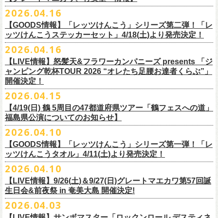
ー」の歌詞をデザインした「モンキーTシャツ」！
い。
証明できるもの（学生証、保険証など）
のご提示が必要となります）
チケット料金：全席指定¥3,500（税込） *未就学児童入場不可
hot.ne.jp/
☆オフィシャル先行☆
一般発売に先がけ、5/22(金)よりオフィシャル先行受付がスタート！
2026.04.16
≪受信可能ドメイン≫
l-tike.com
/
ent.
lawson.co.jp
一般チケット発売日：8月29日(土)
うつみようこ＆Yokoloco Band LIVE情報
チケット発売日：5月30日(土)10:00
5月15日(金)18:00 〜 5月24日(日)23:59
どうぞお見逃しなく！
4/30(木)恵比寿リキッドルーム公演より販売開始いたします！
＜お問合せ＞ローソンチケットインフォメーション
https:
//l-
【GOODS情報】「レッツけんこう」シリーズ第二弾！「レ
[オクノシンヤ(key)クハラカズユキ(ds)グレートマエカワ(b)竹安堅一(g)う
プレイガイド：チケットぴあ
https://t.pia.jp/
https://w.pia.jp/s/hosomichi26ofs/
tike.com/contact/
ッツけんこうステッカーセット」4/18(土)より発売決定！
つみようこ (vo.g)]
お問い合わせ：ell.SIZE 052-211-3997
＊本公演のチケットはチケット不正転売禁止法の対象となる「特定興行
◎「monobright TAIBAN Series 2026 〜SECOND PRIMAL〜」
2026.04.16
Electric Lady Landホームページ ＞
https://www.ell.co.jp/
入場券」となります
「レッツけんこう」シリーズ第二弾！ステッカーセットの発売が決定！
日時：2026年10月16日(金) 開場18:00/開演19:00
・6月5日(金) ＠名古屋TOKUZO
※本イベントはトークイベントです。当日はライブパフォーマンスはご
【LIVE情報】怒髪天&フラワーカンパニーズ presents 「ジ
4/18(土)SaToMansion 10th anniversary festival【南部事変 2026】公演よ
会場：恵⽐寿LIQUIDROOM
*ワンマン
ざいません。
ャンピング乾杯TOUR 2026 “オレたち足腰お達者くらぶ”」
◎「ロックのほそ道2026 〜15th Anniversary Special〜」
り販売開始いたします！
出演：モノブライト / フラワーカンパニーズ
18:30open 19:30start
開催決定！
「フォークの爆発2026 ミニマル巡業 〜うたとギターとコーラスと〜」
日時：2026年8月29日(土) 16:00 / 17:00
チケット料金：前売5,500円(税込/ドリンク代別/整理番号付)
京都のアイドルグループ・きのホ。の主催企画「THE 京月観」7/7(火)＠
予約￥5,000 当日￥5,500
編、長野での開催が決定！
2026.04.15
会場：ゼビオアリーナ仙台
一般チケット発売日：7月11日(土)
京都磔磔にフラワーカンパニーズの出演が決定！
https://www.tokuzo.com/2026Jun/20260605
出演：阿部真央 / クリープハイプ / Spitz / フラワーカンパニーズ（五十
2020年開催した「フラカンの横浜アリーナ」から続く＜フラカンの横浜
問い合わせ：ディスクガレージ https://info.diskgarage.com
【4/19(日) 鶴 5周⽬の47都道府県ツアー「鶴フェスへの道」
◎「フォークの爆発2026 ミニマル巡業 〜うたとギターとコーラスと〜」
音順）
ストーリー＞シリーズ、
福島県公演についてのお知らせ】
本日5月13日20:00から、チケットの先行抽選予約の受付もスタート！
◎「着ぐるみラッコのマグカップ」
・6月5日(土) ＠名古屋TOKUZO
※ミニマル巡業とは『
新たな試みとして歌とアコースティックギター一
料金：アリーナスタンディング￥10,000(税込・ブロック指定・入場整理
今年も8月23日(日)F.A.D YOKOHAMAにて開催決定！
＊オフィシャル先行受付＊
どうぞお見逃しなく！！
価格：￥2,000(税込）
2026.04.10
*ゲストあり：EDDIE（the 原爆オナニーズ）森田裕(バレーボールズ)
本とコーラスと小
今週末に出演を予定しておりました
物の楽器などで構成するライヴ』です
番号付)、スタンド指定席：￥10,000(税込)、車椅子席：￥11,000(税込)
期間：2026年5⽉22⽇(⾦) 18:00〜2026年5⽉31⽇(⽇) 23:59
カラー：グリーン , ホワイト
【GOODS情報】「レッツけんこう」シリーズ第一弾！「レ
17:00open 18:00start
日時：7/14(火) 開場18 : 30/開演19 : 00
お問い合わせ：ノースロードミュージック TEL 022-256-1000（営業時
◎「横浜ストーリー2026」
受付URL：
https://l-tike.com/monobright/
◎きのホ。presents「THE 京月観」vol.4
素材 ： ポリプロピレン
ッツけんこうタオル」4/11(土)より発売決定！
予約￥5,000 当日￥5,500
会場：
■2026年4月19日（日） 鶴 5周⽬の47都道府県ツアー「鶴フェスへの道」
長野
BAR THREE
間 平日11:00〜16:00）
日時：8月23日(日)Open 15:30 / Start 16:00
日時：2026年7月7日(火) 18:00 OPEN/18:30 START
サイズ：直径 約82mm × 高さ 約92mm
https://www.tokuzo.com/2026Jun/20260606
2026.04.10
チケット料金：4,800円（税込/整理番号付/ドリンク代別） ※高校生以下
福島県公演
HP:
https://rocknohosomichi.com
会場：神奈川・F.A.D
YOKOHAMA
会場：京都磔磔
容量／約340ml
お待たせしました、「レッツけんこう」シリーズの発売が決定！
は当日¥2,000キャッシュバック（
会場：福島県・OUTLINE 出演：鶴 / フラワーカンパニーズ
当日年齢を証明できるもの（学生証、
Instagram:
https://www.instagram.com/hosomichiofrock/
チケット料金：前売￥5,200（税込/整理番号付/
ドリンク代別）
【LIVE情報】9/26(土)＆9/27(日)グレートマエカワ第57回誕
出演：フラワーカンパニーズ / きのホ。
本体重量／約92g
第一弾として、「レッツけんこうタオル」が完成！
・6月7日(日)「Rainbow Hill 2026」」＠大阪 服部緑地・野外音楽堂
保険証など）
のご提示が必要となります）
X:
https://x.com/hosomichiofrock
生日会&前夜祭 in 奄美大島 開催決定!
※高校生以下は当日￥2,000キャッシュバック （当日年齢を証明できるも
チケット料金：¥4,800 (ドリンク代別途)
耐熱温度：140℃
4/11(土)「フラカンと行くザ50回転ズの故郷巡りツアー！」＠出雲アポロ
*イベント出演
一般チケット発売日：5月23日(土)
につきまして、鶴のオフィシャルサイトでお知らせがありましたとお
の(学生証、保険証など)
のご提示が必要となります）
2026.04.03
＊チケット先行抽選受付： 5/13(水)20:00~ 5/26(M火)23:59
耐冷温度：-40℃
公演より販売開始いたします！
開場/開演11:00 – 終演18:30予定
問い合わせ：長野CLUB JUNK BOX
り、延期となりました。
一般発売日:6月27日(土)
https://w.pia.jp/t/kinopo-
thekyogetsukan/
※ やわらかい乳白色と独特の透け感のあるマグカップです。
【LIVE情報】サンボマスター「ロックンロール デスティネ