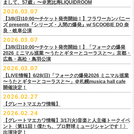
フラワーカンパニーズ presents「DRAGON DELUXE 2026」開催決定！
まして、57歳」〜＠恵比寿LIQUIDROOM
＊ライブハウス会場限定店頭先行：4/4(土) 12:00〜19:00
のみ
チケット料金：前売 ¥4,500(税込/ドリンク代別）
7月8月に開催するフラワーカンパニーズのアコースティック企画「フォ
・石巻 BLUE RESISTANCE店頭
2026.03.07
会場：国営みちのく杜の湖畔公園 北地区 エコキャンプみちのく
一般チケット発売日：4/25(土) 10:00
「DRAGON DELUXE」は、“名古屋のロックシーン活性化”、“
デビューか
ークの爆発2026 〜座って演奏するスタイルです〜」の一般チケット発売
〒986-0824 宮城県石巻市立町１丁目１－２－１
７
HP：
https://arabaki.com/
▼OFFICIAL HP先行
【3/8(日)10:00〜チケット発売開始！】フラワーカンパニー
5月23日(土)、24日(日)＠東京・錦糸公園で行われる「ニクオン2026」に
ら応援してくれている名古屋の皆さんへの恩返し”、“
名古屋への郷土愛”の
が3/28(土)10:00よりスタート！
*注意事項
【受付期間】4/4(土) 10:00 ～ 4/12(日) 23:59
ズ presents『シリーズ・人間の爆発』w/ SCOOBIE DO 奈
フラワーカンパニーズの出演が決定！
3つをテーマに掲げ、2012年より地元・
名古屋で開催しているフラワーカ
また、先日追加発表いたしました「フォークの爆発2026 ミニマル巡業 〜
東北地方在住者のみの先着販売となります
[GTR祭’26 SPECIAL BAND]
【当落・入金期間】4/15(水) 13:00 ～ 4/19(日) 21:00
良・岐阜公演
フラカンの出演はいずれか1日となります。
ンパニーズの主催イベント。
うたとギターとコーラスと〜」6/28(日)＠札幌musica hall cafeのチケット
１人１枚のみ購入可能
＊The Birthday (クハラカズユキ, ヒライハルキ, フジイケンジ)
【受付URL】
https://eplus.jp/g-freakfactory/
2026.03.07
THE BOYS&GIRLS 15th ANNIVERSARY TOUR《GO AHEAD 2026》に
も同じく3/28(土)10:00よりスタート！
住所記載の身分証確認持参の上、
それぞれのライブハウス店頭にて販売
＊ Paledusk
————————————————
フラワーカンパニーズの出演が決定！
◎「ニクオン2026」
【3/8(日)10:00〜チケット発売開始！】「フォークの爆発
15回目となる今年は初のアコースティックセットスタイル”
フォークの爆
します
・Kyeboad：高野勲
○枚数制限：お一人様2枚まで
7月23日(木)＠八王子RIPS にて、15周年お祝いさせていただきます！
日時：2026年5月23日(土)、24日(日) 11:00〜19:00 ※フラワーカンパ
2026 ミニマル巡業 〜うたとギターとコーラスと〜」京都・
発編”で開催！
購入は現金のみとなります
[GUEST GUITAR ＆ VOCALS]
○3歳以上のお客様はチケットが必要。「3歳未満のお子様」は保護者と一
ニーズの出演はいずれか1日
広島・高松・鳥羽公演
ゲストにお招きするのは、YO-KING、そしてヒグチアイ！
◎「フォークの爆発2026 〜座って演奏するスタイルです〜」
転売は固く禁止とさせていただきます
・うつみようこ
緒の場合は保護者1名につき1名まで入場無料。（保護者1名、「3歳未満
◎THE BOYS&GIRLS 15th ANNIVERSARY TOUR《GO AHEAD 2026》
会場：錦糸公園（東京都墨田区錦糸4-15-1）
2026.03.07
素敵な弾き語りをしてくださるお二人と共に、
贅沢な1日をお届けしま
7/4(土)岡山・倉敷新渓園敬倹堂 16:30/17:00 問：キャンディープロモ
公演当日も身分証を確認させて頂きます（U-22割も同様）
・菅原卓郎(9mm Parabellum Bullet)
のお子様」2名の場合は入場不可。）
日時：2026年7月23日(木) OPEN 18:30 / START 19:00
出演：フラワーカンパニーズ、勝手にしやがれ、馬場俊英、
松室政哉、
す。
ーション岡山
当日11:30〜整列開始いたします
【LIVE情報】6/28(日)「フォークの爆発2026 ミニマル巡業
・曽我部恵一
○今回のイベントに関しては、電子チケットまたは紙チケットとさせて頂
会場：八王子RIPS
ジャンクフジヤマ、THESE THREE WORDS、Ally CARAVAN、the
7/5(日)兵庫・神戸クラブ月世界 15:30/16:00 問：清水音泉
〜うたとギターとコーラスと〜」＠札幌musica hall cafe
近隣のご迷惑になるためそれ以前のお並びは禁止とさせていただき
ます
・竹安堅一(フラワーカンパニーズ)
きます。
出演：THE BOYS&GIRLS、フラワーカンパニーズ
Tiger、island etc.、BOΦGY 他
◎フラワーカンパニーズ presents 「DRAGON DELUXE 2026 〜フォーク
開催決定！
7/11(土)岐阜・郡上八幡Club Layla 16:30/17:00 問：クラブレイラ
その他詳細：
https://www.gip-web.co.jp/schedule/detail/8491#13568
・TAKUMA(10-FEET)
————————————————
チケット料金：5,000円/10代割：¥4,000 （税込/ドリンク代別)
入場/観覧：無料/オールスタンディング
の爆発編〜」
7/19(日)東京・有楽町I’M A SHOW 15:15/16:00 問：ネクストロード
問い合わせ：
2026.02.27
G.I.P.
https://www.gip-web.co.jp/t/info
・Duran
問い合わせ：
https://info.diskgarage.com/
その他詳細：
https://www.theboysandgirls.net/goahead26
アクセス：JR総武線「錦糸町駅」北口より徒歩3分、
東京メトロ半蔵門線
日時：2026年8月30日(日) 開場16:30 開演17:00
4/30(木)鈴木圭介57歳の誕生日に恵比寿
LIQUIDROOMNにてワンマンライ
8/1(土)福岡・門司BRICK HALL 16:30/17:00 問：ブリックホール
・TOSHI-LOW (OAU/BRAHMAN/the LOW-ATUS)
【グレートマエカワ情報】
「錦糸町駅」4番出口すぐ
会場：愛知＠名古屋 DIAMOND HALL
ブ、本日より一般チケットの発売がスタート！
8/2(日)福岡・門司BRICK HALL 15:30/16:00 問：ブリックホール
＊宮古公演
&KOHKI(OAU/BRAHMAN)
肉ハジケテ、音シタタル。 フードフェスと音楽フェスのコラボイベント
2026.02.24
出演：フラワーカンパニーズ（*アコースティックSET）、
YO-KING、ヒ
チケット料金：5,500円（税込/整理番号付/ドリンク代別）
日時：2026年7月26日(日) 開場 17:30 / 開演 18:00
・布袋寅泰
「ニクオン2026」
今年も開催！
5/4(月祝)5/5(火祝)＠大阪・泉大津フェニックスで開催される
グチアイ
【グレートマエカワ情報】3/17(火)音楽と人主催トークイベ
※7/4＠倉敷はドリンク代なし、7/19＠東京は全席指定
会場：岩手・カウンターアクション宮古
・ホリエアツシ(ストレイテナー)
墨田区を中心とした人気飲食店約20店舗が自慢の肉料理を披露。
ステー
「OTODAMA’26」にフラワーカンパニーズの出演が決定！
6月20日(土)、21日(日)に渋谷のライブハウスで開催される『YATSUI
チケット料金：前売 ¥5,500（税込/椅子席/整理番号付/ドリンク代別途
ント〈第11回！僕たち、プロ野球ミュージシャンです！〉
◎フラワーカンパニーズ・ワンマンライヴ
※高校生以下は当日¥2,000キャッシュバック（
当日年齢を証明できるも
出演：サンボマスター、フラワーカンパニーズ
・松尾レミ(GLIM SPANKY)
ジでは今年も極上のライブをお届け。
フラワーカンパニーズは5月5日(火祝)、10:00開場後の朝イチ！源泉テン
FESTIVAL! 2025』にフラワーカンパニーズの出演が決定！
出演決定！
要）
〜鈴木圭介誕生日「初めまして、57歳」〜
の（学生証、保険証など）
のご提示が必要となります）