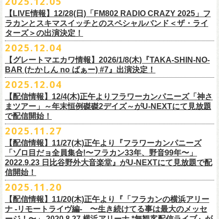
2025.12.05
※入場制限:4歳以上チケット必要
■チケット先行発売
チケット料金：前売り 5,000円(ドリンク代別途)
問い合わせ：奈良NEVER LAND
http://nara-neverland.
com/pc/info.html
中森泰弘(G)
鈴木圭介に出演が決定！
※チケット整理番号付き
【LIVE情報】12/28(日)「FM802 RADIO CRAZY 2025」フ
◎竹原
ピストル“
竹原
ピストルとフラワーカンパニーズのツーマンライブ”
・イープラス 12/29 12:00~
※整理番号あり
竹安堅一(G)
＊チケット最速先行受付：2026年12月22日(月)20:00〜
ラカンとスキマスイッチとのスペシャルバンド＜ザ・ライ
日時：2026年2月18日（水）OPEN 18:15/START 19:00
・WALK INN STUDIO！099-296-9888
※小学生以上有料、未就学児童入場不可
日時：5月31日(日) 開場 15:30 / 開演 16:00
グレートマエカワ(B)
◎「初恋の嵐 西山達郎生誕祭～初恋の嵐 カモンアゲイン!2026～」
ターズ＞の出演決定！
https://eplus.jp/pon-walkthisway/
会場：渋谷duo MUSIC EXCHANGE
・CAPARVOプレガイド 099-227-0337
チケット発売：2026年1月31日(土)午前10時～
会場：岐阜柳ヶ瀬ANTS
クハラカズユキ(Dr)
日時：2026年2月11日（祝）17:00開場 / 17:30開演
2025.12.04
出演：
竹原
ピストル、フラワーカンパニーズ
・イープラス
https://eplus.jp/sf/
detail/4450820001-P0030001
出演フラワーカンパニーズ/SCOOBIE DO
チケット料金：前売¥5,500(税込/ドリンク代別途要/整理番号付)
会場：東京新代田FEVER
問合せ：HOT STUFF PROMOTION 03-5720-9999(平日12:00〜18:00)
竹原ピストルBand Member：
【グレートマエカワ情報】2026/1/8(木)『TAKA-SHIN-NO-
その他詳細：オフィシャルホームページ
・出雲アポロ店頭
チケット料金：前売り¥5.200(税込/D別/整理番号付)
チケット発売日：2/11(水・祝)
出演：初恋の嵐
G・外園一馬
BAR (たかしん no ばぁー) #7』出演決定！
http://ongaku-heiya.com/
walkinnfes/
一般チケット発売日：2026年3月8日(日)
問い合わせ：TOP BEAT CLUB
【ゲストミュージシャン】
B・佐藤慎之介
2025.12.04
日時：2026年4月12日(日) 15:30 OPEN / 16:00 START
問い合わせ：柳ヶ瀬アンツ
http://www.
ants69.com/information.html
guitar : 木暮晋也（Hicksville）/玉川裕高 key : 高野勲
MR.PAN (THE NEATBEATS) と奥野真哉 (SOUL FLOWER UNION)がホス
Dr・伊藤哲平
オフィシャルSNS
会場：徳島GRINDHOUSE
【ゲストボーカル】
【配信情報】12/4(木)正午よりフラワーカンパニーズ「神さ
トを務める大人気BAR、『TAKA-SHIN-NO-BAR (たかしん no ばぁー)』
Key・斎藤渉
・X：@WalkInnFes
出演：フラワーカンパニーズ、ザ50回転ズ
鈴木圭介（フラワーカンパニーズ）
まツアー」～年末恒例磔磔2デイズ～がU-NEXTにて見放題
が次回は新春1月にオープン！お客様(ゲスト)を迎えてたっぷりと根掘り
2026年2月6日(金)～8日(日)
に横浜大さん橋ホールで開催する日本最大の
チケット料金：スタンディング¥6,600（整理番号付き、税込、
ドリンク
・Instagram：walkinnfes
チケット料金：前売り 5,000円(ドリンク代別途)
で配信開始！
安部コウセイ（HINTO,スパルタローカルズ）
葉掘り、口外無用の大爆笑トークをお届けする名トークイベント！
クラフト
ビールフェス
【スペントグレイン Presents JAPAN BREWERS
別）
※整理番号あり
岩崎慧（セカイイチ）
2025.11.27
(ゲストを迎えての想い出ソング・セッション・コーナーもあり！？)
CUP 2026】にフラワーカンパニーズの出演が決定！
一般発売日：未定
※小学生以上有料、未就学児童入場不可
チケット料金：6500円+D代
こちらのイベントにグレートマエカワが出演致します。
フラカンの出演は2/8(日)のみとなります。
【配信情報】11/27(木)正午より『フラワーカンパニーズ
問合せ：SOGO TOKYO ☏03-3405-9999 (月-土 12:00～13:00 / 16:00～
チケット発売：2026年1月31日(土)午前10時～
チケット発売日：12/20（土） 正午（12時）
「ゾロ目だョ全員集合!〜フラカン33年、野音99年〜」
19:00 ※日曜・祝日を除く)
イープラス
https://eplus.jp/sf/detail/
4450640001-P0030001
チケット受付url：
https://t.livepocket.jp/e/cimv1
2022.9.23 日比谷野外大音楽堂』がU-NEXTにて見放題で配
『TAKA-SHIN-NO-BAR (たかしん no ばぁー) #7』
どうぞお楽しみに！
信開始！
新春初笑い！今年も(は)良い年 2026！
【日程】2026/1/8 (木)
■スペントグレイン Presents JAPAN BREWERS CUP 2026
2025.11.20
年末恒例FM802主催のロック大忘年会「FM802 ROCK FESTIVAL RADIO
【会場】荻窪 TOP BEAT CLUB
開催日時：2026年2月6日（金）～8日（日） ＊フラワーカンパニーズの
CRAZY 2025」の「LIVE HOUSE Antenna -BEYOND ZERO Garage-」に
【配信情報】11/20(木)正午より『「フラカンの横浜アリー
【開場／開演】19:00／19:30
出演は2/8(日)
フラワーカンパニーズとスキマスイッチによるスペシャルバンド＜ザ・
ナ -リモートライヴ編- 〜生き続けてる事は最大のメッセ
【前売】￥4000 (+2D)
開催地：横浜大さん橋ホール（〒231-0002 神奈川県横浜市中区海岸通1-
ライターズ＞が登場！
ージ！〜」 2020.8.27 横浜アリーナ *無観客配信ライブ』が