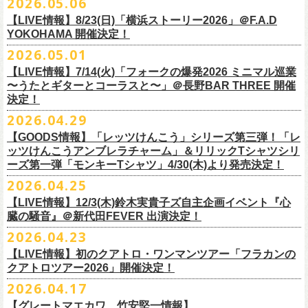
2026.05.06
OPEN 18:15
／
START 19:00
この第一回目となるゲストに、中村達也さんをお迎えしてお届けしま
払戻し期間内に購入された申込サイト内「マイページ」
◎「ラッコなエコバッグ」
より払戻し手続
も逸話まで、これまでもさまざまな伝説が語られてきたてE.L.L。
前売￥
5,500-
／当日￥
6,000-
（ドリンク代別）
す！
【LIVE情報】8/23(日)「横浜ストーリー2026」＠F.A.D
きの上、CASH POST(注 1)をご利用いただき、払戻しさせていただきま
価格：￥1,500(税込）
◎「フラカンの年末ベストナイン2026」
来年2027年にオープン50周年を控えたE.L.Lについて、フラカン鈴木圭介
チケット発売日：2026
年
7
月
5
日
(
日
) 12:00
～
YOKOHAMA 開催決定！
どうぞお楽しみに！
す。
カラー：オリーブ
11/21(土) 函館ARARA 開場16:30/開演17:00 問い合わせ：ARARA
とグレートマエカワがホスト役となり、さまざまなバンドマン、シンガ
プレイガイド：
Live Pocket
https://livepocket.jp/e/que20260903
2026.05.01
お客様ご自身でのお手続きが必要となりますため、
素材 ： ポリエステル
下記URLより払戻し手
11/23(月・祝)八戸ROXX 開場15:30/開演16:00 問い合わせ：ノースロ
ー、関係者をゲストに迎えて語り明かすトークセッションを企画。
問：
AILE C.E Works 03-5433-2500
◎ツワモノたちの記憶〜E.L.L50周年プロジェクト・スペシャルトーク〜
順をご確認の上、
サイズ：本体／約W310mm ×H340mm（持ち手含む500mm）
払戻し期限内にお手続きをお願いいたします。
ードミュージック
【LIVE情報】7/14(火)「フォークの爆発2026 ミニマル巡業
このトークシリーズでは、E.L.L.にこれまで関わってきたミュージシャ
vol.1
https://l-tike.com/guide/a_
持ち手／約W50mm × H160mm
cashpost.html
〜うたとギターとコーラスと〜」＠長野BAR THREE 開催
11/28(土) 宮崎LAZARUS 開場16:30/開演17:00 問い合わせ：LAZARUS
ン、関係者、そして当時はファンだった人々とともに、まもなく50年を
家主のツアー「YANUSHI LIVE TOUR 2026」にフラワーカンパニーズの
開催日時：2026年8月31日（月）開場19:00 開演19:30
決定！
※電子チケットの仕様上、
折りたたみマチ／約160mm
購入チケットを一部のみ払戻しすることはで
11/29(日) 鹿児島SR HALL 開場15:30/開演16:00 問い合わせ：SR HALL
迎えるライブハウスの、ツワモノたちの記憶を語っていきます。配信や
出演が決定！
◎「Handmade Rockエプロン」価格：￥5,500(税込）
会場：ell.SIZE （名古屋市中区大須2-10-43）
きません。
容量：約12L
12/5(土) 足利ライブハウス大使館 開場16:30/開演17:00 問い合わせ：
2026.04.29
インタビューでは語れない、ここだけの話もたくさん披露予定。
8/9(日)東京・SHIBUYA CLUB QUATTRO に出演させていただきます。
カラー：ダークインディゴ, キャメル
出演：鈴木圭介、グレートマエカワ、平野茂平 （Electric Lady Land会
（注 1）
※ ハンドル部分のゴムで止めて小さく携帯できます
金融庁管轄の資金移動者である株式会社ＤＧフィナンシャルテク
ネクストロード
【GOODS情報】「レッツけんこう」シリーズ第三弾！「レ
チケット完売となっておりました7/19(日)開催「フォークの爆発2026 〜
素材 ：
長） ゲスト：中村達也
ノ
ロジー(資金移動業者登録 番号：関東財務局長第 00094 号)の
12/6(日) 松本ALECX 開場15:30/開演16:000 問い合わせ：FOB新潟
7/10(金)開催のvol.0ではElectric Lady Land創始者であり現会長の平野茂
ッツけんこうアンブレラチャーム」＆リリックTシャツシリ
◎「YANUSHI LIVE TOUR 2026」 -東京公演-
座って演奏するスタイルです〜」東京・有楽町I’M A SHOW 公演につきま
（ダークインディゴ）綿 90％ , レーヨン 10％ デニム
チケット料金：全席指定¥3,500（税込） *未就学児童入場不可
「CASHPOST」が提供しているサービスです。
ーーーーー
12/11(金) 京都磔磔 〜年末恒例磔磔2デイズ〜 開場18:30/開演19:00
ーズ第一弾「モンキーTシャツ」4/30(木)より発売決定！
平氏をゲストに迎え、フラワーカンパニーズ メンバー4人とともにお届け
日時：2026/8/9(日) OPEN 17:00 / START 18:00
して、若干枚数＜立ち見指定＞での追加販売を行うことが決定しまし
（キャメル）綿 100％ キャンバス
チケット発売日：7月11日(土)10:00
購入されたマイページより払戻しさせていただきます。
問い合わせ：清水音泉
します。
2026.04.25
会場：SHIBUYA CLUB QUATTRO
8月29日(土)、30日(日)＠ゼビオアリーナ仙台 で開催されるスピッツ主催
た。
サイズ：フリー（着丈 92cm , 横幅 70cm , ショルダーテープ長 160cm）
プレイガイド：チケットぴあ
https://t.pia.jp/
PKコード：332-844
「レッツけんこう」シリーズ第三弾！アンブレラチャームの発売が決
マイページ：
https://l-tike.com/
mypage/
12/12(土) 京都磔磔 〜年末恒例磔磔2デイズ〜 開場16:30/開演17:00
今後のゲスト発表と合わせて、どうぞお楽しみに！
出演：家主 GUEST：フラワーカンパニーズ
「ロックのほそ道2026 〜15th Anniversary Special〜」にフラワーカンパ
※ フロントポケットにペン差し付き
お問い合わせ：ell.SIZE 052-211-3997
【LIVE情報】12/3(木)鈴木実貴子ズ自主企画イベント『心
定！
※本手続き中の操作、ご登録内容はしっかりとご確認のうえ、
お手続き
問い合わせ：清水音泉
チケット前売料金：一般 4,500円 / 学生 3,500円(共にドリンク代別)
ニーズの出演が決定！
◎「フォークの爆発2026 〜座って演奏するスタイルです〜」
臓の騒音』＠新代田FEVER 出演決定！
Electric Lady Landホームページ ＞
https://www.ell.co.jp/
アルミ蒸着袋入り、ランダムでご購入いただく”どれになるかお楽しみス
ください。
12/19(土) 盛岡岩手県公会堂21号室 〜ツアー最終日はフォークの爆
◎ツワモノたちの記憶〜E.L.L50周年プロジェクト・スペシャルトーク〜
※学生は公演当日に学生証の提示が必要となります
フラワーカンパニーズの出演日は8月29日(土)になります。
7/19(日)東京・有楽町I’M A SHOW 15:15/16:00
※本イベントはトークイベントです。当日はライブパフォーマンスはご
2026.04.23
タイル”での販売となります。
またお手続き時のお客様の不備に伴う対応は一切できかねますため
、ご
発〜 *アコースティックライヴ 開場16:30/開演17:00 問い合わせ：ノ
vol.0
※中学生以下無料
追加チケット＞立ち見指定 ￥5,500（税込/ドリンク代別）
ざいません。
了承ください。
ースロードミュージック
【LIVE情報】初のクアトロ・ワンマンツアー「フラカンの
開催日時：2026年7月10日（金）開場18:30 開演19:00
プレイガイド：チケット(イープラス)：
5月15日(金)18:00より、チケット先行受付もスタート！（〜5月24日
発売日：5月30日(土)10:00〜
さらに、フラカンの楽曲（歌詞）をデザインしたリリックTシャツシリー
※メール受信に際して、
事前に下記2つのドメインを受信できるように設
チケット料金：前売￥5,200(税込/ドリンク代別途要) / *12/19盛岡公演の
クアトロツアー2026」開催決定！
会場：ell.SIZE （名古屋市中区大須2-10-43）
一般チケット発売日：2026/5/30(土) 10:00 URL：
(日)23:59まで）
問：ネクストロード 03-5114-7444（平日14～18時）
https://nextroad-
モノブライトの対バンツアーにフラワーカンパニーズの出演が決定！
ズが新たに登場！
定しておいてくだ
さい。
み 前売￥5,500(税込/指定席/ドリンク代別途要)
2026.04.17
出演：フラワーカンパニーズ ゲスト：平野茂平 （Electric Lady Land会
https://eplus.jp/yanushi/
「ロックのほそ道」15周年、みんなで盛大にお祝いしましょう！
p.com/contact/
10/16(金)恵⽐寿LIQUIDROOM 公演に出演させていただきます。
第一弾は1998年リリースのアルバム『マンモスフラワー』収録「モンキ
メールが届かない場合等も、
必ず期間内にご自身で設定をご確認くださ
＊全公演共通＞高校生以下は当日¥2,000キャッシュバック（
当日年齢を
長）
問い合わせ：HOT STUFF PROMOTION 050-5211-6077
https://www.red-
【グレートマエカワ、竹安堅一情報】