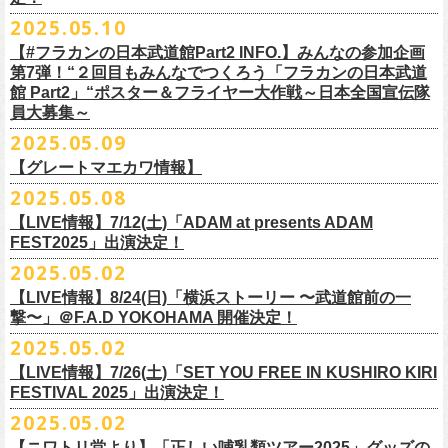
インスタグラムアカウント：
ルです〜」の一般チケットが今週末より発売開始！
※本受付は、スマートフォンからのみお申し込みいただけます。
ド・アイボリーズとフラワーカンパニーズとの異色対バンが決定！
■価格：20,000円(税込) ※送料別（一律：1100円）
https://www.youtube.com/watch?v=6XTayyWwFP0&t=6s
（tax in/1F・2Fスタンディングは整理番号付/ドリンク代別）
presents「DRAGON DELUXE 2025」の開催が決定！
12:00〜17:00)/info@shimizuonsen.com
◎「OYZ NO YAON ＃007 〜オヤジを愛したスパイ〜」
12. スタンドアローン
2025.05.10
◎「フラカンの音楽目録」
7/5(土)喜多方、7/6(日)東京、8/3(日)福山公演は5/25(日)10:00より発売、
フィーチャーフォン、BlackBerry、WindowsPhone、タブレット端末
アイボリーズはマヂカルラブリー・村上（ギター）、囲碁将棋・根建太
■仕様
お問い合わせ：ノースロードミュージック TEL 022-256-1000（営業時
9月6日(土)山梨・甲府桜座 16:30/17:00 （問）FOB新潟 025-229-5000
日時：2025年10月19日(日) 15:30開場∕16:00開演
13. 飛び跳ねマーチ
https://www.instagram.com/
flowercompanyz_mokuroku
7/31(木)松阪公演のみ、諸事情により5/26(月)10:00からの発売に変更とな
（iPad、Android）からのお申し込みはできません。
一（ベース）、GAG・SJ（キーボード）、すゑひろがりず・南條庄助
生地：デニム
■vol.3
間 平日11:00〜16:00）
「DRAGON DELUXE」は、“名古屋のロックシーン活性化”、“
デビューか
【#フラカンの日本武道館Part2 INFO.】みんなの参加企画
http://fobkikaku.co.jp
会場：大阪城音楽堂
14. 40
ります。
※ご利用には、ローソンWEB会員(無料)への登録が必要になります。
（ドラム）、そしてジェラードン・アタック西本（ボーカル）の5人で
厚さ：11オンス
ゲスト：根本要（スターダスト☆レビュー）
第7弾！“２回目もみんなでつくろう「フラカンの日本武道
HP：
https://www.north-road.co.jp/detail/detail.php?eid=87091
ら応援してくれている名古屋の皆さんへの恩返し”、“
名古屋への郷土愛”の
9月7日(日)長野・松本上土劇場 16:00/16:30 （問）FOB新潟 025-229-
出演：スターダスト☆レビュー / 怒髪天 / フラワーカンパニーズ / 笑い飯
15．気持ちいい顔でお願いします
館 Part2」“ポスター＆フライヤー大作戦～日本全国宣伝隊
2023年6月に結成。
■サイズ（cm）
https://www.youtube.com/watch?v=OMoBtAjSn-w
公式X：
https://x.com/hosomichiofrock
3つをテーマに掲げ、2012年より地元・
名古屋で開催しているフラワーカ
5000
http://fobkikaku.co.jp
チケット料金：
16．すべての若さなき野郎ども
員大募集～
エレキセットとは一味違ったフラカンのアコースティックライブ、どう
<受付期間>
番組の中でアイボリーズのオリジナル曲として、アタック西本が書いた
ウエスト/ヒップ/ワタリ/裾幅/股下
ンパニーズの主催イベント。
出演：怒髪天、フラワーカンパニーズ
【指定席】前売料⾦(税込)：
¥7200
17．ディスイズナゴヤ
ぞお楽しみに！
2025年7月2日(水)18:00 ～ 2025年7月6日（日）22:00 (入金終了23:00)ま
歌詞にフラカンメンバーが作曲、アレンジを担当したことがきっかけ
S ＞ 100 / 111 / 37 / 26 / 68
■vol.4：山里亮太（南海キャンディーズ）
2025.05.09
チケット料金：全自由 前売￥6,900-（ドリンク代別）＊未就学児童入場
【芝⽣⾃由席】前売料⾦(税込)：
¥6900
今年2025年9月20日(土)開催「フラカンの日本武道館 Part2 〜超・今が
18．失格（2013 Mix ver.)
で
で、今回の対バンが実現しました！
M ＞ 105 / 116 / 38 / 26.5 / 70
https://youtube.com/live/_ipE-Na37yY
14回目となる今年はいつもと趣向を変え、9/20(土)開催「
フラカンの日本
【グレートマエカワ情報】
不可(小学生以上のご入場される方全てにチケット必要)
問い合わせ：清⽔⾳泉 06-6357-3666 (平⽇12:00〜17:00) /
旬〜」、今回も日本全国各地からたくさんの方に集まっていただけるよ
19．どっち坊主大会
◎フラワーカンパニーズ アコースティック・ワンマンツアー
※上記受付期間内でも、規定枚数に達し次第、受付は終了させていただ
L ＞ 110 / 121 / 39 / 27 / 72
武道館Part2 〜超・今が旬〜」
のアフターパーティー的イベントとして親
一般チケット発売日：7月19日(土)
info@shimizuonsen.com
うに！全国より”フラカンの日本武道館 日本全国宣伝隊員“を大募集致しま
2025.05.08
「
フォーク
の
爆発
2025～座って演奏するスタイルです～」
きます。
一般チケットは6/8(日)より発売開始！
※商品の特性上、サイズ表記から1～2cm程度の誤差が生じる場合がござ
◾️vol.5
◎押競満寿「オクノマサヒコのDJ Dinners〜2025、初夏〜」
しい仲間たちをゲストに
迎えての特別編を企画。
す！
※こちらの商品は、Sony Music Shop、ライブ会場での販売となります
【LIVE情報】7/12(土)「ADAM at presents ADAM
完売必至の初ツーマン、どうぞお楽しみに！
います。
ゲスト：大槻ケンヂ（筋肉少女帯/特撮/オケミス）
5/20(火) OPEN 18:00 CLOSE 23:00 (L/O 22:30)
昨年9月に荻窪TOP BEAT CLUBで行われ好評を博した、フラカン＆ヨコ
☆Sony Music Shop
FEST2025」出演決定！
・7月5日(土)
■予約有効期間
※写真参照 :鈴木圭介、グレートマエカワ S着用/ 竹安堅一 M着用/ミスタ
https://www.youtube.com/watch?v=1EMet2dx9d4
【DJ】奥野真哉、グレートマエカワ
ロコ合同企画「
俺たちのザ・ベストテン〜グレートマエカワ AGE55 前夜
10年前に続き、今回も宣伝隊員のお仕事としてお願いしたいのは学校や
https://www.sonymusicshop.jp/m/item/itemShw.php?
会場：福島・喜多方 大和川酒造北方風土館
予約日含めず１日間
2025.05.02
◎それゆけ！大宮セブンpresents「はぐれ者たちの宴」フラワーカンパニ
ー小西 L着用
※お店のキャパシティに限りがあるため、混雑状況によっては時間制の
祭〜」の第2弾、1978年〜
1989年まで放送されていた伝説の歌番組【ザ・
お店、そのほか人目につく場所への[ポスター貼り]と[フライヤー置き]の
site=S&ima=2253&utm_source=upcocoming&utm_medium=owned&utm_
時間：Open 15:30 / Start 16:00
※2025年7月6日(日)注文分に限り、2025年7月6日(日) 23:00入金締め切
ーズ×アイボリーズ ツーマンライブ
入れ替えとさせていただきます。何卒、ご了承ください。
ベストテン】
のトリビュートライヴとして、
全曲当時のヒット曲でのカ
【LIVE情報】8/24(日)「横浜ストーリー 〜武道館前の一
ポスター＆フライヤー大作戦！
campaign=DQCL000003946&cd=DQCL000003946&srsltid=AfmBOopGUP
◎「チキパン(CHICKEN PUNKS)ジャージ」
チケット料金：前売 ¥5,500（税込／全自由・整理番号付／ドリンク代別
りとなります。
日時：2025年7月23日(水) 開場：18:15 開演：19:00
【料金】2000円 （1ドリンク付き）
ヴァーライヴをお届けします！
撃〜」＠F.A.D YOKOHAMA 開催決定！
作戦を決行いただきましたら、展開していただいている様子を写真に撮
f67JLrBdn1yt7FcWbN_7xUiKMo2OoT8SAQ2R-InUmvVzJt
途要）
価格：￥6,800(税込）
会場：下北沢シャングリラ
【会場】押競満寿 〒151-0062 東京都渋谷区元代々木町25-5
2025.05.02
ってお送りください。フラカン公式SNSにてアップさせていただきま
一般チケット発売日：5月25日(日)
■電子チケット表示期間
ボディ：ネイビー/ホワイト、ライトグレー/ネイビー
出演：フラワーカンパニーズ
ベストテン世代による、ベストテン世代のための、
そしてベストテン世
す。
【LIVE情報】7/26(土)「SET YOU FREE IN KUSHIRO KIRI
プレイガイド：
2025年7月10日(木)～ イベント当日まで
素材 ： ポリエステル 100％ スムース ※ファスナーはダブルスライダー
アイボリーズ
＝＝＝＝＝＝＝＝＝＝＝＝
代じゃなくてもきっと楽しんでいただける、
懐かしくも新鮮でとびきり
FESTIVAL 2025」出演決定！
イープラス
※イベント当日に「入場画面」から進むことができます
サイズ：S / M / L / XL
Vo. アタック西本（ジェラードン）
◎オーバーオールズ
贅沢なステージショウ！
宣伝隊員のみなさま、そしてご協力いただいたお店、学校を「フラカン
2025.05.02
チケットぴあ
＜製品サイズ＞
Gt. 村上（マヂカルラブリー）
6/25(水)吉祥寺MANDA-LA2
乞うご期待！
の日本武道館Part2 サポーター」に認定、フラカンの日本武道館Part2 ス
ローチケ
＜チケット受付に関してのご注意＞
S ： 身丈60cm / 身幅52cm / 裄丈80cm
Ba. 根建太一（囲碁将棋）
出演・オーバーオールズ
【ニワトリ堂より】「正しい哺乳類ツアー2025」グッズの