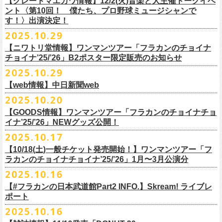
【グレートマエカワ情報】12/2(火)音楽と人主催トークイベ
翌週以降も過去のライブ映像を順次配信予定です。
ライブ、『フラワーカンパニーズ「ゾロ目だョ全員集合!〜フラカン33
GORA BREWERY
U-NEXT月額会員の方は、追加料金なくお楽しみいただけます。
1days視聴券 2,800円(税込)
出演：JUN SKY WALKER(S) 、フラワーカンパニーズ
ント〈第10回！ 僕たち、プロ野球ミュージシャンで
様々な会場でのフラカンのライブをぜひお楽しみください！
年、野音99年〜」2022.9.23 日比谷野外大音楽堂』に続く第3弾、第4弾と
Godspeed Brewery（The Slop Shop）
2days視聴券 5,000円(税込)
チケット料金：6,600円（税込）＋ドリンクオーダー ※未就学児入場不可
す！〉出演決定！
して、
しまなみブルワリー
翌週以降も過去のライブ映像を順次配信予定です。
視聴チケット販売期間：12/08（月）21:00〜12/30(火) 19:00
一般チケット発売日：2026年1月24日(土)
2025.10.29
＊11/27(木)正午配信開始
年末恒例となった京都磔磔での2デイズライブ、2023年に開催されたフラ
Shimoda Brewing Company
様々な会場でのフラカンのライブをぜひお楽しみください！
【公演詳細】
視聴チケット販売URL：
https://eplus.jp/fc-st/
問い合わせ：E.L.L. 052-201-5004
◎『フラワーカンパニーズ「ゾロ目だョ全員集合!〜フラカン33年、野音
ワーカンパニーズ「神さまツアー」～年末恒例磔磔2デイズ～の1日目、2
【ニワトリ堂情報】ワンマンツアー「フラカンのチョイナ
Streetlight Brewing
公演タイトル：第10回！ 僕たち、プロ野球大好きミュージシャンです！
JUN SKY WALKER(S) オフィシャルサイト
http://junskywalkers.jp/
99年〜」2022.9.23 日比谷野外大音楽堂』
日目それぞれの映像を同時配信がスタート！
チョイナ’25/’26」B2ポスター限定販売のお知らせ
SEOUL BREWERY（エムエスエンタープライズ）
＊11/20(木)正午配信開始
日時・会場：12月2日（火）LOFT9 Shibuya
▼視聴はこちら
U-NEXT月額会員の方は、追加料金なくお楽しみいただけます。
立飛麦酒醸造所
◎「フラカンの横浜アリーナ -リモートライヴ編- 〜生き続けてる事は最
2025.10.29
（
https://www.loft-prj.co.jp/schedule/loft9/access
）
2026年1月12日(月祝)＠仙台darwinで開催される四星球企画「毛が生えた
https://video.unext.jp/browse/feature/FET0012549
CHORYO
Craft
Beer
大のメッセージ！〜」 2020.8.27 横浜アリーナ *無観客配信ライブ
開場／開演： 17:45／18:30
日」にフラワーカンパニーズの出演が決定！
【web情報】中日新聞web
様々な会場でのフラカンのライブをぜひお楽しみくださいね。
DevilCraft Brewing
▼視聴はこちら
（終演予定：21:15）
2025.10.20
9月20日(土)
に開催した日本武道館公演『フラカンの日本武道館 Part2 〜
Totopia Brewery
https://video.unext.jp/browse/feature/FET0012549
■10月28日(火)公開 中日新聞web
出演ミュージシャン： ※五十音順
◎四星球企画「毛が生えた日」
超・今が旬〜』、このライブの模様がU-NEXTにて12/
5(金)19:00〜独占ラ
＊U-NEXT独占ライブ配信詳細
そして、いよいよ12/5(金)19:00〜「フラカンの横浜アリーナ -リモートラ
【GOODS情報】ワンマンツアー「フラカンのチョイナチョ
Trap Door Brewing他（AQベボリューション）
【動画】名曲「深夜高速」やディープな名古屋の魅力を語る フラワー
イノウエアツシ（ニューロティカ／横浜DeNAベイスターズ）、ウエノコ
日時：2026年1月12日(月祝) OPEN 15:30 / START 16:00
イブ配信されることが決定！
イナ’25/’26」NEWグッズ公開！
◎フラワーカンパニーズ「フラカンの日本武道館 Part2 〜超・今が
イヴ編- 〜生き続けてる事は最大のメッセージ！〜」U-NEXT独占配信
奈良醸造
カンパニーズ・鈴木圭介さん、イラストレーター・丹下京子さん対談
ウジ（the
会場：仙台darwin
全国のライブハウスを主戦場とし”メンバーチェンジなし、
活動休止な
旬〜」
がスタート！
2025.10.17
NOVORU
＊U-NEXT独占ライブ配信詳細
https://www.chunichi.co.jp/article/1151332
HIATUS、Radio Caroline／広島東洋カープ）、オカモト”MOBY”タクヤ
出演：四星球、フラワーカンパニーズ、SCOOBIE DO
10/25(土)＠熊本Djangoよりスタートするフラワーカンパニーズ ワンマン
し”で全国各地でライブ・
ツアーを続けているフラカンが、結成36年
配信日：2025年12月5日(金)19:00〜 ※見逃し配信あり
合わせてどうぞお楽しみに！
NOMCRAFT BREWING
◎フラワーカンパニーズ「フラカンの日本武道館 Part2 〜超・今が
(SCOOBIE DO ／MLB
チケット料金：¥4,200(税込/ドリンク代別)
四星球・北島康雄くんのトークライブに鈴木圭介の出演が決定！
【10/18(土)一般チケット発売開始！】ワンマンツアー「フ
ツアー「フラカンのチョイナチョイナ’25/’26」ら販売するNEWグッズを
で”超・今が旬”
と自負し10年振りに挑んだ2度目の日本武道館ライブ。
視聴料：U-NEXT月額会員視聴無料
Nomodachi Brewing
旬〜」
解説者)、グレートマエカワ（フラワーカンパニーズ／中日ドラゴン
一般チケット発売日：11月29日(土)
ラカンのチョイナチョイナ’25/’26」1月〜3月公演分
公開！
その模様を10年前の武道館ライブ映像をはじめフラカンのMVも
数多く手
配信URL：
https:
//t.unext.jp/r/flowercompanyz
＊12/4(木)正午配信開始
箱根ビール醸造所
配信日：2025年12月5日(金)19:00〜 ※見逃し配信あり
ズ）、樋口豊
問い合わせ：ジー・アイ・ピー tel022-222-9999
◎『僕？僕は君だよ 76日前の』
2025.10.16
掛けている映像監督・番場秀一氏がリアルに映し出します。
◎ フラワーカンパニーズ「神さまツアー」～年末恒例磔磔2デイズ～ 1
HAMAMATSU BEER
視聴料：U-NEXT月額会員視聴無料
（BUCK∞TICK／阪神タイガース）
日時：2025年12月5日(金)開場18:45 / 開演19:30
【#フラカンの日本武道館Part2 INFO.】Skream! ライブレ
日目 2023.12.13 京都磔磔
B.M.B BREWERY
配信URL：
https:
//t.unext.jp/r/flowercompanyz
司会：金光裕史（音楽と人編集部／阪神タイガース）
＊一般発売に先がけ、HP先行あり！
会場：東京・西早稲田BLAH BLAH BLAH
ポート
さらにこの配信を記念し、同じくU-NEXTにて、
2020年開催の横浜アリー
ーー過去ライブ映像配信スケジュールーー
◎ フラワーカンパニーズ「神さまツアー」～年末恒例磔磔2デイズ～ 2
Far Yeast Brewing
料金：前売￥4,000 ※税込／要1オーダー（500円以上）
＜
HP
先行＞
出演：北島康雄(四星球) ゲスト：鈴木圭介(フラワーカンパニーズ)
ナでの無観客配信ライブ、
2022年開催の日比谷野音ライブ、
そして年末
2025.10.16
日目 2023.12.14 京都磔磔
FARMENTRY
チケット一般発売日：11月8日（土）10時〜
受付期間：
11
月
13
日
(
木
)10:00
～
11
月
20
日
(
木
)
23:59
チャージ：前売¥3000/当日¥3500(+1drink ¥600)
■10月16日(木)公開 Skream!
恒例となっている京都のライブハウス磔磔でのセットリ
ストほぼ被りな
＊11/20(木)より配信中