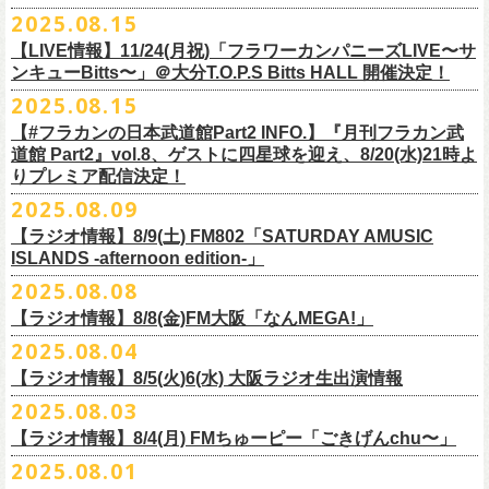
本番を3日後に控えた４人でのお喋り、どうぞお楽しみに！
が響き渡った。“星のブルペン”での、夜空から降り注ぐ星の光のような照
2025.08.15
■8月24日(日) 7:00～10:00 TOKAI RADIO（FM929）『Morning
明演出も忘れがたい。
【LIVE情報】11/24(月祝)「フラワーカンパニーズLIVE〜サ
Delight』
◎「フラカンの日本武道館 Part2 オフィシャルガチャ」
武道館公演チケットは、9/19(金)
まで各プレイガイドにて前売チケット発
もちろん“深夜高速”や“感情七号線”、“馬鹿の最高”“真冬の盆踊り”といっ
ンキューBitts〜」＠大分T.O.P.S Bitts HALL 開催決定！
＊グレートマエカワ インタビューOA
1回：500円(税込)
売中！
た、それ以前発表の名曲たちも会場を盛り上げる。「久々の曲を」とい
2025.08.15
https://www.tokairadio.co.jp/program/md/
全16種類
また、フラカン武道館応援企画として四星球とPIGGSが出演、
9/18(木)高
う紹介と共に、1998年発表のアルバム『マンモスフラワー』の最後に収
BRAHMAN ｢tour viraha 2026｣の
※フィギュア・チェキ・トートの引換券が出た時は、当日中にお引
【#フラカンの日本武道館Part2 INFO.】『月刊フラカン武
き換
円寺HIGHで開催される「SET YOU FREE〜VS SERIES」にグレートマ
録された“虹の雨あがり”が始まった瞬間には、観客たちからどよめきにも
3月22日(日) 愛知 名古屋ReNY limited公演にフラワーカンパニーズの出演
道館 Part2』vol.8、ゲストに四星球を迎え、8/20(水)21時よ
えください。
エカワがDJで出演決定！
フラカン武道館チケットの最後の手売り販売も
似た歓声が上がった。＜いつまでもそう どこまでもそう これからも
が決定しました！
りプレミア配信決定！
【 フィギュア 】4体セット , 高さ:最大8cm
実施！
きっとそうさ／うまくいく事もあって うまくいかない事はないのさ＞
【 チェキ 】1枚
2025.08.09
――そう歌う“虹の雨あがり”を今、武道館で歌いたいと思ったバンドの心
◎BRAHMAN ｢tour viraha 2026｣
【 トート 】高さ35 × 底幅39 × マチ10 cm , 素材:綿100% キャンパス
合わせてお見逃しなく！
が、とても強くて、優しくて、頼もしい。
日時：3月22日(日) 17:00open 18:00start
【ラジオ情報】8/9(土) FM802「SATURDAY AMUSIC
【 アクリルキーホルダー 】本体部分:最大 縦56 × 横30 × 厚さ3 mm
個人的にこの日のハイライトは、本編の終盤で披露された“最後にゃなん
ISLANDS -afternoon edition-」
会場：愛知 名古屋ReNY limited
【 マスキングテープ 】テープ幅30mm , 5m巻き , 材質:紙
＜番組情報＞
とかなるだろう”だった。2017年発表のアルバム『ROLL ON 48』に収録
出演：BRAHMAN,、フラワーカンパニーズ
2025.08.08
■8月9日(土) 12:00〜18:00 FM802「SATURDAY AMUSIC ISLANDS -
【 フォンタブ 】本体部分:55 × 55 mm , 材質:ポリエステル+TPU強化布 ,
『月刊フラカン武道館 Part2』武道館直前スペシャル
された楽曲。このアルバムは前回の武道館公演のあとにリリースされた
チケット料金：3500円(税込/ドリンク代別途要)
【ラジオ情報】8/8(金)FM大阪「なんMEGA!」
afternoon edition-」
金属Dカン
9月17日(水)21:00〜生配信
最初のアルバムであり、そして、このアルバムから再びフラカンは自主
一般チケット発売日：10月4日(土) 10:00
＊グレートマエカワ コメントOA（グレートマエカワの勝手にtop3 / 13〜
2025.08.04
【 缶バッジセット 】2個組 , 直径32mm
本番URL：
https://www.youtube.com/live/ND1cdsaWaZI
レーベルでの活動に戻った。そんな時期に歌われた＜最後の最後の最後
問い合わせ：ジェイルハウス 052-936-6041 www.jailhouse.jp
■8月8日(金) 12:00〜15:00 FM大阪「なんMEGA!」
14時台）
10月25日＠熊本Djangoを皮切りに30箇所31公演を回る全国ワンマンツア
には 絶対なんとかなるんだぜ＞というフレーズは、この2025年の武道
【ラジオ情報】8/5(火)6(水) 大阪ラジオ生出演情報
＊グレートマエカワ インタビューOA
https://funky802.com/saipm/
ー「フラカンのチョイナチョイナ’25/’26」の10月〜12月公演分の一般チ
＊アーカイブ配信中！
館の観客席にいる僕にとって、未来への希望のメッセージのように響い
https://www.fmosaka.net/_sites/16782390
2025.08.03
■8月5日(火)15:00〜18:00 FM COCOLO「MARK’E MUSIC MODE」
ケットが8月30日(土)より発売スタート！
■vol.0 番組スタート直前スペシャル
た。「絶対になんとかなる」――そう歌うロックバンドが、武道館のス
【ラジオ情報】8/4(月) FMちゅーピー「ごきげんchu〜」
＊オクノマサヒコ（オクノシンヤ／グレートマエカワ） 生出演(16:00台
ゲスト：スキマスイッチ
テージで、とても人間くさく、それでいて光に照らされながらロックを
出演予定）
2025.08.01
9/20(土)開催の日本武道館公演を経て、さらに勢いを増してまわるフラカ
https://www.youtube.com/watch?
v=BR4CmNuGCLg&t=28
演奏している。これって、シンプルに奇跡じゃないか。
■8月4日(月)14:00〜17:00 FMちゅーピー「ごきげんchu〜」