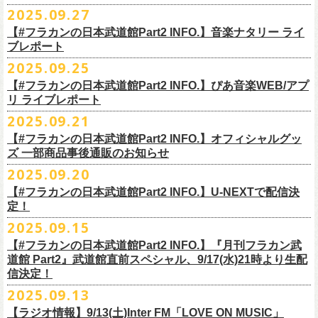
◎ワンマンツアー「フラカンのチョイナチョイナ’25/’26」 ポスター
◎「ゾロ目だョ全員集合!〜フラカン33年、野音99年〜」
2022.9.23 日比
＊＊＊＊＊＊
長州小力
2025.09.27
主催：音楽と人編集部
https://ongakutohito.com/
樋口豊さん59歳の誕生日2日前の開催となる今企画、
会場：新代田LIVE HOUSE FEVER
価格：900円(税込) *送料別
谷野外大音楽堂
まーな
出演は、トークイベントでお馴染みの〈プロ野球大好きミュージシャ
一般チケット発売日：前売 ￥5,500（税込／D代別）※お土産ステッカー
【#フラカンの日本武道館Part2 INFO.】音楽ナタリー ライ
＊サイズ：B2（515mm×728mm）
年末恒例FM802主催のロック大忘年会「FM802 ROCK FESTIVAL RADIO
ン〉たちを中心としたスペシャルバンド（グレートマエカワが参加）、
ブレポート
付き
＊販売期間：2025年10月30日(木)9:00 〜 ※在庫が無くなり次第終了
③12/4(木)配信開始予定
10月25日＠熊本Djangoを皮切りに30箇所31公演を回る全国ワンマンツア
CRAZY 2025」最終日12/29(月)、怒髪天がハウスバンドとなり、一夜限り
2月7日（土）
POLYSICS、そしてフラワーカンパニーズ。
※保護者同伴に限り高校生以下入場可能、当日￥2,
000キャッシュバック
＊2025年11月上旬〜発送予定
2025.09.25
◎ フラワーカンパニーズ「神さまツアー」～年末恒例磔磔2デイズ～ 1
ー「フラカンのチョイナチョイナ’25/’26」の2026年1月〜３月公演分
のスペシャルセッション企画「
FM802＆怒髪天 presents レディクレ歌合
■9月27日(土)公開 音楽ナタリー
◆音楽◆
（当日年齢を証明できるもの（学生証、
保険証等）のご提示が必要）
＊発送方法：宅急便
日目 2023.12.13 京都磔磔
（2/21＠大分公演を除く）
の一般チケットが10月18日(土)より発売スター
【#フラカンの日本武道館Part2 INFO.】ぴあ音楽WEB/アプ
戦」を開催。
＊9/20(土)「フラカンの日本武道館 Part2 〜超・今が旬〜」ライブレポー
矢井田瞳
前売りチケットなど本公演の詳細は、『音楽と人』のWebサイト
チケット発売日：11月15日(土)
リ ライブレポート
◎ フラワーカンパニーズ「神さまツアー」～年末恒例磔磔2デイズ～ 2
ト！
このスペシャルステージに、グレートマエカワがサポートメンバーとし
ト掲載
ホフディランカルテット
（
https://ongakutohito.com/
）にて、10月下旬ごろにお知らせされます。
問い合わせ：LIVE HOUSE FEVER TEL：03-6304-7899
☆ニワトリ堂 ＞
https://flowercompanyzinc.stores.jp/
日目 2023.12.14 京都磔磔
これにて全公演分のチケットが発売となります。
て参加することが決定しました！
2025.09.21
インナージャーニー
http://www.fever-popo.com/
■9月25日(木)公開 ぴあ音楽WEB/アプリ
9/20(土)開催の日本武道館公演を経て、さらに勢いを増してまわるフラカ
｢フラワーカンパニーズ、10年ぶり2度目の日本武道館ワンマンで示した
ポニーテールリボンズ
【#フラカンの日本武道館Part2 INFO.】オフィシャルグッ
どうぞお楽しみに！
＊9/20(土)「フラカンの日本武道館 Part2 〜超・今が旬〜」ライブレポー
■U-NEXT問い合わせ：
https://help.
unext.jp/info-video/detail/
info403b
ンの全国ツアー、
どうぞお楽しみに！
◎「FM802 ROCK FESTIVAL RADIO CRAZY 2025」
転がり続ける“バンドの未来”｣
仮面女子
ズ 一部商品事後通販のお知らせ
＊ファンクラブ優先チケット販売のご案内はファンクラブよりご登録ア
ト掲載
日程：2025年12月29日(月)
https://natalie.mu/music/news/641285
ex.KNU
◎音楽と人＆僕たちプロ野球大好きミュージシャンpresents「神田ナイト
2025.09.20
ドレスにメールでご案内しております
＊大分公演の身、諸事情により10/25(土）からの発売に変更になりました
会場：インテックス大阪
カーニバル」〜樋口豊59th BIRTHDAY LIVE〜
「今のフラカン」の圧倒的な底力 2度目の日本武道館、最高のお祭り騒
【#フラカンの日本武道館Part2 INFO.】U-NEXTで配信決
＊「
FM802＆怒髪天 presents レディクレ歌合戦」
◆お笑いステージ◆
◎「みんなの祭り X’mas SPECIAL」
日時：:2026年1月22日（木）開場/開演: 18:00/19:00（予定）
ぎ【ライブレポート】
定！
◎フラワーカンパニーズ ワンマンツアー「フラカンのチョイナチョイ
[出演]怒髪天 and more!!!!
レイザーラモン
日時：2025年12月23日(火) 開場 17:15 開演 18:00
会場：KANDA SQUARE HALL
https://lp.p.pia.jp/article/news/438272/index.html
2025.09.15
ナ’25/’26」
[Support Member]
ジョイマン
会場：名古屋DIAMOND HALL
出演：樋口豊スペシャルセッション（メンバー：樋口豊、イノウエアツ
2025年
Ba:グレートマエカワ（フラワーカンパニーズ）
【#フラカンの日本武道館Part2 INFO.】『月刊フラカン武
囲碁将棋
出演：
シ、ウエノコウジ、グレートマエカワ、MOBY and more…）
10月25日(土) 熊本Django 16:30/17:00
Key:奥野真哉(ソウル・フラワー・ユニオン)
道館 Part2』武道館直前スペシャル、9/17(水)21時より生配
nobodyKnows＋
フラワーカンパニーズ
10月26日(日) 長崎ホンダ楽器 15:30/16:00
※タイムテーブル、他出演者（ゲストボーカル）など詳細は後日発表と
信決定！
2月8日（日）
中村耕一 (ex. JAYWALK）
POLYSICS
11月3日(月・祝) 渋谷duo MUSIC EXCHANGE 15:15/16:00
なります
2025.09.13
◆音楽◆
OSAKA ROOTS
主催・企画／（株）音楽と人
11月8日(土) 徳島club GRINDHOUSE 16:30/17:00
フラワーカンパニーズ
ET-KING
制作／com agent
【ラジオ情報】9/13(土)Inter FM「LOVE ON MUSIC」
11月9日(日) 米子AZTiC laughs 15:30/16:00