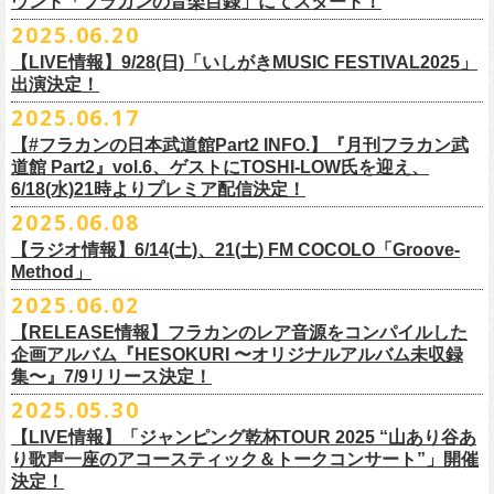
ウント「フラカンの音楽目録」にてスタート！
回ります！
2025.06.20
この度、これまでのweb shop【ニワトリ堂】サイトでの販売を終了し、
10年ぶり2回目となる日本武道館公演『フラカンの日本武道館 Part2 〜
限定的にSTORESでオープンしてきました【ニワトリ堂 2nd STORE】を
【LIVE情報】9/28(日)「いしがきMUSIC FESTIVAL2025」
武道館公演を経てさらに勢いを増してまわるフラカンの全国ツアー、
ど
超・今が旬〜』を9月20日(土)
に開催するフラワーカンパニーズが、
今年1
7/11(金)に発売される絵本『歌詞の本棚 深夜高速』の発売記念イベント
本店【ニワトリ堂】として移行、運営させていただくことになりまし
出演決定！
うぞお楽しみに！
月より月１配信のYouTube番組『月刊フラカン武道館 Part2』をスター
の開催が決定！
た。
2025.06.17
☆リリース詳細☆
ト、7回目のゲストとして、
ラッパー・シンガソングライターのNovel
◎フラワーカンパニーズ ワンマンツアー「フラカンのチョイナチョイ
フラワーカンパニーズ デジタルシングル
【#フラカンの日本武道館Part2 INFO.】『月刊フラカン武
Coreの出演が決定！
楽曲の歌詞に着目し、
気鋭のイラストレーターが自らのフィルターを通
☆フラワーカンパニーズ web shop【ニワトリ堂】
道館 Part2』vol.6、ゲストにTOSHI-LOW氏を迎え、
ナ’25/’26」
「ただいま実演中/ピュアな匂いがチョイナチョイナ」
して、
その世界観を絵本として再構築するプロジェクト、”歌詞（うた）
フラワーカンパニーズと怒髪天が出演する子供ばんどデビュー45周年祝
https://flowercompanyzinc.stores.jp/
6/18(水)21時よりプレミア配信決定！
2025年
収録曲：
番組スタート直前スペシャルのvol.0としてスキマスイッチ、
第１回目の
の本棚”。その第４弾としてフラワーカンパニーズ「深夜高速」が7/11(金)
うツアー子供ばんど「おかげさまで45周年 〜 祝！生存確認スペシャル
10月25日(土) 熊本Django 16:30/17:00
1. ただいま実演中
2025.06.08
ゲストとしてTHE COLLECTORSの加藤ひさし(vo)と古市コータロー(
g)、
に発売。
〜『弱きを助け強きを挫く』心強き後輩たちに支えられ（涙）」、
改めまして、どうぞ宜しくお願い致します。
◎「ライブでこんにちは！手ぬぐい」
◎「HESOKURIアクキー」
10月26日(日) 長崎ホンダ楽器 15:30/16:00
2. ピュアな匂いがチョイナチョイナ
第２回目にHump Back、第３回目はスターダスト☆レビューの根本要、
これを記念し、絵本の作画を担当してくださったイラストレーターの丹
【ラジオ情報】6/14(土)、21(土) FM COCOLO「Groove-
7/20(日)大阪公演のチケットが完売御礼となっていましたが、ご好評につ
価格：800円(税込)
価格：1500円(税込)
11月3日(月・祝) 渋谷duo MUSIC EXCHANGE 15:15/16:00
＊各音楽サービスにて7/16(水)よりリリース
第４回目は南海キャンディーズの山里亮太、
第５回目は筋肉少女帯の大
Method」
下京子さんと、フラワーカンパニーズ・鈴木圭介によるサイン会＋トー
きチケット若干枚数追加発売決定しました！
サイズ：75×41ｍｍ
素材 ： 綿100％
11月8日(土) 徳島club GRINDHOUSE 16:30/17:00
槻ケンヂ、
そして第６回目はBRAHMANのボーカル・TOSHI-
LOWを招き
クショーをHMV&BOOKS SHIBUYA 6F イベントスペースで開催いたし
名古屋公演も絶賛発売中！
2025.06.02
サイズ：90cm × 33cm
6/14(土)、21(土) 20:00～21:00 FM COCOLO「Groove-Method」
11月9日(日) 米子AZTiC laughs 15:30/16:00
お届けしてきた今番組（全回アーカイブ配信中）、
第7回目となる今回の
ます。
３バンド、気合いパンパンで名古屋＆大阪でお待ちしております！
【RELEASE情報】フラカンのレア音源をコンパイルした
”GROOVE”というキーワードを軸に、楽曲の”
GROOVE”
を生み出すベー
11月15日(土) 福井CHOP 16:30/17:00
ゲストは、
初対面となるBMSG所属のラッパー・シンガソングライター
企画アルバム『HESOKURI 〜オリジナルアルバム未収録
シストが語る本格的な音楽プログラム
11月16日(日) 神戸VARIT. 15:30/16:00
のNovel Coreを招聘。
集〜』7/9リリース決定！
6月後半の２週に渡り、グレートマエカワがDJを担当します
11月29日(土) 名古屋E.L.L 16:30/17:00
「深夜高速」
を始めフラカンの曲に救われ影響を受けてきたと公言し、
★鈴木圭介（著）、丹下京子（絵） 歌詞（うた）の本棚 『深夜高速』
◎子供ばんど「おかげさまで45周年 〜 祝！生存確認スペシャル 〜『弱
2025.05.30
https://cocolo.jp/site/blog/6200/
11月30日(日) 静岡サナッシュ 15:30/16:00
自身の曲の歌詞にも入れ込むほどの思いを持つNovel Coreと、その噂を聞
発売記念イベント★
きを助け強きを挫く』心強き後輩たちに支えられ（涙）」
12月6日(土) 宇都宮HEAVEN’S ROCK VJ-2 16:30/17:00
【LIVE情報】「ジャンピング乾杯TOUR 2025 “山あり谷あ
いていたフラカンメンバーの、
お互いに嬉しさを隠せない貴重な初トー
・7月19日(土) 開場17:15/開演18:00 名古屋Electric Lady Land
10年ぶり2回目となる日本武道館公演『フラカンの日本武道館 Part2 〜
12月7日(日) 水戸LIGHT HOUSE 15:30/16:00
り歌声一座のアコースティック＆トークコンサート”」開催
クは必見！ いつか対バンという話にも！？
■開催日時：2025年7月13日（日） 13:00～
(問)JAILHOUSE 052-936-6041 www.jailhouse.jp
超・今が旬〜』を9月20日(土)
に開催するフラワーカンパニーズ、
武道館
決定！
12月13日(土) 盛岡CLUB CHANGE WAVE 16:30/17:00
■場所：HMV&BOOKS SHIBUYA 6F イベントスペース
・7月20日(日) 開場16:30/開演17:00 心斎橋Music Club JANUS (問)清水音