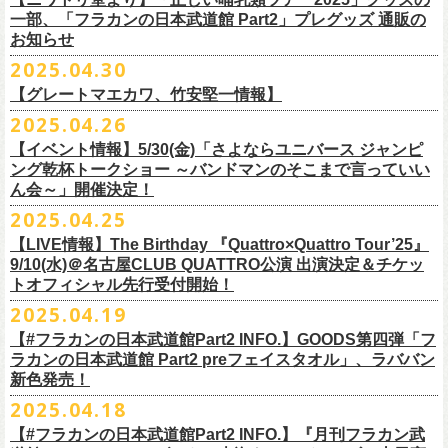
テッカー（サポーター限定カラー）を差し上げます！
楽曲の歌詞に着目し、
気鋭のイラストレーターが自らのフィルターを通
問い合わせ：ノースロードミュージック仙台
※ご購入はおひとり様1枚までとさせていただきます。
M ： 身丈64cm / 身幅57cm / 裄丈84cm
一部、「フラカンの日本武道館 Part2」プレグッズ 通販の
Key. SJ（GAG）
[三宅伸治(vo.g)/石塚英彦(vo)/グレートマエカワ(b)/石塚幸作(ds)]
◎フラワーカンパニーズ presents 「DRAGON DELUXE 2025〜特別
して、
その世界観を絵本として再構築するプロジェクト、”歌詞（うた）
お知らせ
※ご購入されたご本人様のみご参加可能になります。分配や譲渡はでき
L ： 身丈68cm / 身幅62cm / 裄丈87cm
Dr. 南條庄助（すゑひろがりず）
GSK /GUEST Vo:石塚くるみ[pèyang(vo.b)ポトフ(g)アルパカ(ds)]
================================================
編〜」【俺たちのザ・ベストテンPart2】
＊フラカンの日本武道館Part2 ステッカー（サポーター限定カラー：ゴー
の本棚”。
・7月6日(日)
ませんので、予めご了承ください。
XL ： 身丈71cm / 身幅68cm / 裄丈90cm
料金：前売5,000円 当日：5,800円（税込/ドリンク代700円別途要）
【時間(全日共通)】
2025.04.30
日時：10月17日(金) Open 18:15 / Start 19:00
ルド
）
いつもニワトリ堂をご利用いただき有難うございます。
その第４弾としてフラワーカンパニーズ「深夜高速」
の絵本化が決定！
会場：東京・江東区文化センターホール
※本受付は先着順となります。規定枚数に達し次第、受付を終了いたし
※上記サイズはあくまでも目安の寸法です
一般発売：6月8日（日）10:00
OPEN 18:30 /START19:30
文・天野史彬
会場：名古屋DIAMOND HALL
【グレートマエカワ、竹安堅一情報】
時間：Open 16:00 / Start 16:30
ます。
プレイガイド：FANYチケット https://yoshimoto.funity.jp/
【チケット】
出演：
「正しい哺乳類ツアー2025」グッズの一部、並びに「フラカンの日本武
2025.04.26
「SET YOU FREE〜VS SERIES」フラカン武道館応援企画として、札幌
今回の絵本化に際し、鈴木圭介からのリクエストで、
北野武の著書『浅
チケット料金：前売 ¥5,500（税込／全席指定）
※本受付はローソンチケットのシステムを使用しています。
問い合わせ：Fanyチケット 0570-550-100（10時～19時／年中無休）
[1日券] 予約￥5,000/当日￥5,500
2025年5月11日、フラワーカンパニーズが今年1月から全国を回ったツア
フラワーカンパニーズ
道館 Part2」プレグッズをニワトリ堂 2nd STOREにて5/3(土)12:00より取
KLUB COUNTER ACTIONにてPIGGSとの対バンが決定！
草迄』
の表紙などを手掛けたイラストレーターの丹下京子さんが作画を
【イベント情報】5/30(金)「さよならユニバース ジャンピ
一般チケット発売日：5月25日(日)
※本受付にてご購入の際、対象商品の代金とは別に、チケット1枚につき
＝＝＝＝＝＝＝＝＝＝＝＝＝＝
[4日間通し券]￥17,000
ー「正しい哺乳類ツアー2025」の追加公演となる高崎CLUB Jammer’s公
うつみようこ(vo)
り扱いスタート！
担当。
ング乾杯トークショー ～バンドマンのそこまで言っていい
プレイガイド：
ローソンチケットの規定の手数料（システム利用料：330円(税込み)/枚、
※いずれもドリンク代別途要
演が開催された。追加公演の場所がなぜ群馬県・高崎なのかと言えば、
真城めぐみ(vo)
「正しい哺乳類ツアー2025」グッズについては、2025/05/03 12:00 〜
ん会～」開催決定！
◎「SET YOU FREE〜VS SERIES」
楽曲のもつ世界観を繊細に、
豊かに表現した作品に仕上がっています！
イープラス
電子チケット利用料：110円(税込み)/枚）がかかります。
◎フラワーカンパニーズ ワンマンツアー「フラカンのチョイナチョイ
※入場整理番号あり
今年1月にリリースされたアルバム『正しい哺乳類』のレコーディングが
中森泰弘(g)
2025/05/11 23:59までの期間限定での受付となります。
日時：7月28日(月)OPEN 18:30 START19:15
2025.04.25
チケットぴあ
※代金のお支払いは、クレジットカード・PayPay・楽天ペイでのお支払
ナ’25/’26」
※中学生以上はチケットが必要になります。
高崎のスタジオTAGO STUDIO TAKASAKIで行われたからである。作品
奥野真哉(key)
またお届けについて、「正しい哺乳類ツアー2025」グッズを含む場合、5
会場：札幌KLUB COUNTER ACTION
『歌詞の本棚 深夜高速』は、7月11日(金)より全国書店などで発売。お
ローチケ
い、もしくは、コンビニエンスストアの「ローソン」「ミニストップ」
2025年
※オフィシャルFC先行チケット販売あり
のリリースツアーと言えば東京や大阪の大きな会場でファイナルをやっ
クハラカズユキ(dr)
【LIVE情報】The Birthday 『Quattro×Quattro Tour’25』
月末〜6月上旬以降となる予定です。
出演：フラワーカンパニーズ、PIGGS
楽しみに！
問い合わせ：ネクストロード
店内にございます「Loppi」でのお支払いをお選びいただけます。
10月25日(土) 熊本Django 16:30/17:00
※入場順：FC通し券→FC各日券→店通し券→店各日券→当日券
て締め括られるイメージも強いが、その作品が生まれた場所に帰ってい
チケット料金：前売 ¥5,500（税込／整理番号付／ドリンク代別途要）
9/10(水)＠名古屋CLUB QUATTRO公演 出演決定＆チケッ
チケット料金：前売り¥4,800
※各店舗のプレイガイドカウンターでの販売はいたしません。
10月26日(日) 長崎ホンダ楽器 15:30/16:00
一般チケット予約：2025年4月21日(月)から
トオフィシャル先行受付開始！
く、というこのツアーの旅の在り方に美しさを感じる。
※⾼校⽣以下は当⽇¥2,000 キャッシュバックします
◎ニワトリ堂2nd STORE
https://flowercompanyzinc.stores.jp/
チケット発売日：5月24日
商品情報：
・7月31日(木)
※チケットに関する問い合わせは必ず下記にお願いいたします。
11月3日(月・祝) 渋谷duo MUSIC EXCHANGE 15:15/16:00
MANDA-LA2予約フォームよりお申し込みください
そして、これはぼんやりとしたイメージの連鎖でしかないが、群馬と言
（当⽇年齢を証明できるもの（学⽣証、保険証など）のご提⽰
が必要と
2025.04.19
プレイガイド：tiget
https://tiget.net/events/400570
タイトル：『歌詞の本棚 深夜高速』
会場：三重・松阪M’AXA
※海外からは購入できません。日本国内のみの販売になります。
11月8日(土) 徳島club GRINDHOUSE 16:30/17:00
https://ssl.form-mailer.jp/fms/36a3b84d475895
えば詩人の萩原朔太郎である。萩原朔太郎は詩人でありながら、自らマ
なります）
【#フラカンの日本武道館Part2 INFO.】GOODS第四弾「フ
歌詞：鈴木圭介 絵：丹下京子
時間：Open 18:30 / Start 19:00
11月9日(日) 米子AZTiC laughs 15:30/16:00
MANDA-LA2
ンドリンなどの楽器を演奏し、作曲もする音楽家だった。（高崎ではな
一般チケット発売日：6月28日(土)
ラカンの日本武道館 Part2 preフェイスタオル」、ラババン
発売日：2025年7月11日(金)
チケット料金：前売 ¥5,500（税込／全自由・整理番号付／ドリンク代別
＜イベント参加に関してのご注意＞
11月15日(土) 福井CHOP 16:30/17:00
〒180-0003 東京都武蔵野市吉祥寺南町２丁目８−６ 第１８通南ビル地下
いが）前橋文学館という場所に行けば、彼が愛用したアコースティック
問い合わせ：JAILHOUSE TEL:052-936-6041
https://www.jailhouse.jp/
新色発売！
価格：定価2,200円(税込)
途要）
・会場内外の通路など共有部分での座り込み、集団での立ち話など、他
11月16日(日) 神戸VARIT. 15:30/16:00
https://www.manda-la2.com
ギターが飾られていたり、彼の作曲した曲が流れていたりする。詩と音
我こそ”フラカンの日本武道館宣伝隊員”に！という方は、こちらよりポス
2025.04.18
発売元：リットーミュージック
一般チケット発売日：5月26日(月)
のお客様のご迷惑になるような行為はご遠慮ください。イベント中止等
11月29日(土) 名古屋E.L.L 16:30/17:00
2025年9月20日(土)開催するフラワーカンパニーズ日本武道館ワンマンラ
楽の関係、言葉と音楽の関係、「うた」と呼ばれるものの秘密……そう
ター＆フライヤーを必要数お送りさせていただきますので、メールに
商品ページ：
https://www.rittor-
music.co.jp/product/detail/
3125317101/
【#フラカンの日本武道館Part2 INFO.】『月刊フラカン武
イープラス
の原因となります。
11月30日(日) 静岡サナッシュ 15:30/16:00
＝＝＝＝＝＝＝＝＝＝＝＝
イブ「フラカンの日本武道館 Part2 〜超・今が旬〜」、
いうものに思いを馳せるのに、群馬はうってつけの土地である。この日
7月12日(土)7月13日(日)静岡県浜松市浜名湖ガーデンパーク 屋外ステージ
て、件名に「フラカンの日本武道館宣伝隊員応募」と明記いただき、本