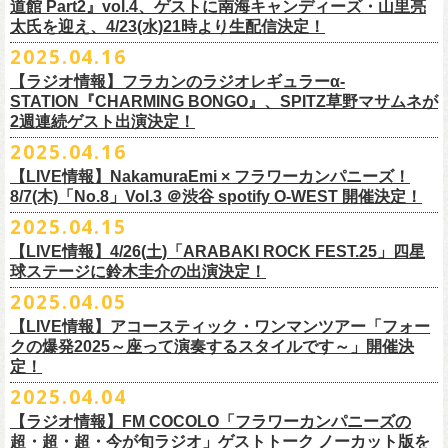
道館 Part2』vol.4、ゲストに南海キャンディーズ・山里亮
問い合わせ：松阪M’AXA
・近隣店舗・近隣の施設・お客様へご迷惑となりますので、施設内外・
12月6日(土) 宇都宮HEAVEN’S ROCK VJ-2 16:30/17:00
◎TALK LIVE「ハルキとジョーとベースと猫と〜グレートなゲストと共
プレGOODS第四弾となる「フラカンの日本武道館 Part2 pre フェイスタ
のライブ、本編の最後に演奏された“東京タワー”のポエトリー調の部分
で開催される「ADAM at presents ADAM FEST2025 supported by
文に氏名、住所、貼っていただく（置いていただく）場所（できました
太氏を迎え、4/23(水)21時より生配信決定！
著者プロフィール
会場内外でのアーティストの入待ち、出待ち等の待機行為はご遠慮下さ
12月7日(日) 水戸LIGHT HOUSE 15:30/16:00
に〜」
オル」が完成！
で、体をぐっと鈴木圭介がいる方に向けて、まるで鈴木の呼吸を深く感
Recruiting Management」にフラワーカンパニーズの出演が決定！
ら具体的に）、必要数（ポスター、フライヤーそれぞれ）、意気込みな
丹下京子（たんげ きょうこ）
2025.04.16
・8月3日(日)
い。
12月13日(土) 盛岡CLUB CHANGE WAVE 16:30/17:00
【出演】
また、ラバーバンドの新色「パープル × ブルー」も登場！
じ取るようにギターを弾く竹安堅一の姿を見ながら、やはり僕は「うた
◎ムジカジャポニカ19th後の祭スペシャル！『ムジカの渇望2025～うつ
フラワーカンパニーズは7月12日(土)の出演となります。
どメッセージを書いて下記アドレス宛てご応募ください。
名古屋生まれ名古屋育ち。愛知県立芸術大学デザイン科卒業。
峰岸塾修
会場：広島・福山grandsoulcafe Guns’
・受付終了した場合は当HPでお知らせさせていただくため、受付状況確
12月14日(日) 弘前KEEP THE BEAT 15:30/16:00
ヒライハルキ(The Birthday)
4/19(土)「正しい哺乳類ツアー2025」＠広島CLUB QUATTRO 公演より販
とは不思議なものだ。演奏という行為は不思議なものだ」と感じた。
みようこ&Yokoloco Band！2days』
【ラジオ情報】フラカンのラジオレギュラーα-
どうぞお楽しみに！
了。TIS会員。
TVCMプランナー兼イラストレーターを20年ほど続け、
そ
時間：Open 15:30 / Start 16:00
認のためのお電話でのお問い合わせは固くお断りいたします。
12月21日(日) 京都磔磔 15:30/16:00
ナガイケジョー(SCOOBIE DO)
売開始いたします。
STATION『CHARMING BONGO』、SPITZ草野マサムネが
いちにちめ〜8/19(火)
2020年開催した「フラカンの横浜アリーナ」から続く＜フラカンの横浜
の後フリーランスに。雑誌『イラストレーション』（玄光社）
The
チケット料金：前売 ¥5,500（税込／全自由・整理番号付／ドリンク代別
・イベントチケットの分配、転売、複製、譲渡、偽造行為は一切禁止と
12月22日(月) 京都磔磔 18:30/19:00
2週連続ゲスト出演決定！
ゲスト : グレートマエカワ(フラワーカンパニーズ)
高崎CLUB Jammer’sは中央銀座と呼ばれるアーケード街の先端にあるラ
https://t.livepocket.jp/e/musica819
◎「ADAM at presents ADAM FEST2025 supported by Recruiting
ストーリー＞シリーズ、
◎【２回目もみんなでつくろう「フラカンの日本武道館
Choice入選 （和田誠選）、『HBファイルコンペ』藤枝リュウジ特別賞、
途要）
させていただきます。それらの行為が発覚した場合は無効とさせていた
2026年
【日程】2025年7月9日(水)
イブハウスで、外観も内装も、昔のアメリカ映画に出てくるバーのよう
4/25~19時発売
2025.04.16
Management」
今年は「〜武道館前の一撃〜」というサブタイトルを付し、
7/25(金)〜7/27(日)＠
北海道釧路市幸町緑地・耐震岸壁 特設ステージにて
Part2」
『
講談社出版文化賞』さしえ賞、『TIS公募展』入選など。新聞、
書籍、
一般チケット発売日：5月25日(日)
だき、入場をお断りいたします。
1月17日(土) 長野CLUB JUNK BOX 16:30/17:00
【会場】三軒茶屋GrapeFruitMoon (
http://grapefruit-moon.com/
)
なレトロな雰囲気の空間である。開場時間の前から、入り口前にはライ
ふつかめ〜8/20(水)
日時：7月12日(土)7月13日(日) 開場10:30 開演11:30 ※フラワーカンパ
8/24(日)F.A.D YOKOHAMAにて開催することが決定！
開催される「SET YOU FREE IN KUSHIRO KIRI FESTIVAL 2025」 に
【LIVE情報】NakamuraEmi × フラワーカンパニーズ！
雑誌、パッケージ、広告、
webなど幅広いジャンルで活動中。俳句、落
今年結成20周年を迎えるThe Birthdayがクラブクアトロ4会場を廻るツア
プレイガイド：
・対象商品の営利・転売目的でのご購入は禁止しております。またイベ
1月18日(日) 千葉LOOK 15:30/16:00
“ポスター＆フライヤー大作戦～日本全国宣伝隊員大募集
【時間】OPEN18:30/START19:15
ブを待つ人だかりができていた。開演時間になり、まずステージ上にグ
https://t.livepocket.jp/e/musica820
ニーズの出演は7/12のみ
9/20(土)「フラカンの日本武道館 Part2 〜超・今が旬〜」まで１ヶ月を切
8/7(木)「No.8」Vol.3 ＠渋谷 spotify O-WEST 開催決定！
フラワーカンパニーズの出演が決定！
語、音楽、
海外ドラマが好き。
ー『Quattro×Quattro Tour’25』を開催、
イープラス
ント参加後、フリーマーケットサイト、フリマアプリ、インターネット
1月24日(土) 高知X-pt. 16:30/17:00
【料金】
今年1月より月１配信しているYouTube番組『月刊フラカン武道館
レートマエカワ、ミスター小西、竹安堅一が登場。そして少し間を鈴木
4/25~20時発売
～】
会場：静岡県浜松市浜名湖ガーデンパーク 屋外ステージ
ったタイミングでのワンマンライブ、どうぞお楽しみに！
フラカンは7/26(土)”フラカン武道館応援企画 IN KIRIFES”に出演致しま
2025.04.15
9/10(水)＠名古屋CLUB QUATTRO公演にフラワーカンパニーズの出演が
チケットぴあ
オークション等での売買、買取サービスのご利用も固く禁止いたしま
1月25日(日) 広島SECOND CRUTCH 15:30/16:00
・入場チケット￥3500(+DRINK)
Part2』、今月5回目のゲストとして、大槻ケンヂ氏の出演が決定！
圭介が姿を現し、ライブがはじまる。1曲目は『正しい哺乳類』の曲順と
開場 18:30 / 開演 19:30 前売 5000円 / 当日 5500円 （ドリンク代別途）
チケット：入場無料
※お渡しするポスターのサイズはB3サイズ、フライヤーはB5サイズを予
す。
決定しました！
【LIVE情報】4/26(土)「ARABAKI ROCK FEST.25」四星
ローチケ
す。
1月27日(火) 四日市CLUB CHAOS 18:30/19:00
【予約&チケット】
同じく“ ラッコ！ラッコ！ラッコ！”。 エネルギッシュなバンドの演奏
※着席・自由・立ち見 (整理番号あり)
問い合わせ：株式会社ジェイルハウス TEL052-936-6041
◎「横浜ストーリー 〜武道館前の一撃〜」
定しております
球ステージに鈴木圭介の出演決定！
問い合わせ：キャンディー・プロモーション
・イベントチケットの再発行はいたしませんのでご注意ください。
1月31日(土) 札幌近松 16:30/17:00
■入場チケット予約URL :
https://tiget.net/events/398505
番組スタート直前スペシャルのvol.0としてスキマスイッチ、第１回目の
と、それまで会場にたぎっていたソワソワとした熱気がぶつかり、パー
その他詳細：
日時：8月24日(日)Open 15:30 / Start 16:00
◎
「SET YOU FREE IN KUSHIRO KIRI FESTIVAL 2025」
一般発売に先がけ、チケットオフィシャル先行受付が本日よりスター
・都合により、内容等の変更・イベント中止となる場合がございますの
2月4日(水) 下北沢シェルター 18:30/19:00
2025.04.05
[予約受付開始 : 5/9(金)21:00〜]
ゲストとしてTHE COLLECTORSの加藤ひさしさん(vo)と古市コータロー
ンッ！と弾けるような盛り上がりでライブは幕を開けた。続けて “アイデ
◎8/18（月）名古屋得三
公式サイト：
http://www.adamfest.com/
会場：神奈川・F.A.D YOKOHAMA
募集期間：2025年5月10日(土)〜 在庫がなくなりましましたら募集を終了
日程：
7月26日(土)
ト。
全公演共通：高校生以下は当日¥2,000キャッシュバック（
当日年齢を証
で予めご了承ください。
2月14日(土) 大阪バナナホール 16:30/17:00
☆別途1ドリンクオーダー
さん(g)、第２回目にHump Back、第３回目はスターダスト☆レビューの
ンティティ”。《ラッコ ラッコ ラッコ》とか《プカプカプーカ》といった
うつみようこ & YOKOLOCO BAND
【LIVE情報】アコースティック・ワンマンツアー「フォー
チケット料金：前売 ¥5,200(税込/整理番号付/ドリンク代別途要)
させていただきます
会場：
北海道釧路市幸町緑地・耐震岸壁 特設ステージ
お見逃しなく！！
明できるもの（学生証、保険証など）
のご提示が必要となります）
・安全面、警備強化の一環と致しまして、ボディチェックを実施させて
2月15日(日) 岡山ペパーランド 15:30/16:00
☆整理番号順入場
根本要さん、そして第４回目は南海キャンディーズの山里亮太さんをを
シンプルな言葉を連呼していた“ ラッコ！ラッコ！ラッコ！”とは打って変
[うつみようこ (vo.g)竹安堅一(g)オクノシンヤ(key)
クの爆発2025～座って演奏するスタイルです～」開催決
前売￥5,200（税込、ドリンク代別、オールスタンディング）
応募方法：メールにて、アドレス＜
flowerotegami@gmail.com
＞宛に以
出演：フラワーカンパニーズ、THE NEAT BEATS、PIGGS
いただく場合がきます。ご了承ください。
2月21日(土) 別府Copper Ravens 16:30/17:00
☆お一人様2枚まで
お招きしお届けしてきた今番組（全回アーカイブ配信中）、第５回目と
わり、鈴木のボーカルはぼそぼそとした独り言のような落ち着いたトー
定！
グレートマエカワ(b)クハラカズユキ(ds)]
※高校生以下は当日￥2,000キャッシュバック （当日年齢を証明できるも
下をご記入の上、ご応募ください
そのほか詳細：KUSHIRO KIRI FESTIVAL公式
◎The Birthday (クハラカズユキ, ヒライハルキ, フジイケンジ)
・当日メディアによる取材が入り、映り込み等がある場合がございま
2月22日(日) 福岡CB 15:30/16:00
【ご注意】
なる今回のゲストは、筋肉少女帯や特撮のボーカルで、作家としても活
ンへ。しかし曲が進むにつれ、徐々に力強さを増していく演奏やコーラ
18:30open 19:30start
大阪千日前ユニバースにてジャンピング乾杯トークショー開催！
2025.04.04
の(学生証、保険証など)のご提示が必要となります）
（上記アドレスからの返信が届くよう、設定のご確認を必ずお願い致し
HP
https://www.kushirokirifestiva
l.com/
『Quattro×Quattro Tour’25』
す。予めご了承ください。
2月24日(火) 豊橋Club KNOT 18:30/19:00
※お客様へのお願い
躍する大槻ケンヂさんを招聘。
スに合わせて、観客たちの拳も突き上がっている。さらに“ラー・ブルー
予約￥5,000 当日￥5,500
ライブ演奏はまったくありません。
一般発売日:6月29日(日)
ます）
【ラジオ情報】FM COCOLO「フラワーカンパニーズの
日時：2025年9月10日（水）Open 18:00 / Start 19:00
・イベント当日の撮影・録音・録画および、店内での飲食は一切禁止と
2月28日(土) 新潟GOLDEN PIGGS BLACK 16:30/17:00
近隣は住宅街となっておりますので集合時間直前にご来店ください。
常にフラカンを”若手”と評するオーケンさん、2度目の武道館ライブに向
ス”、“アメジスト”へと続く。“アメジスト”の《炊き立てのご飯の湯気の下
※4/20情報公開・予約開始
ネクストロード 03-5114-7444 (平日14～18時)
＝＝＝＝＝＝＝＝＝＝＝＝＝＝＝＝＝＝
超・超・超・今が旬ラジオ」ゲストトーク ノーカット版を
会場：名古屋CLUB QUATTRO