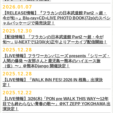
※販売ページは、2月21日0時以降に表示されます。ご了承ください。
S ： 身丈66cm / 身幅55cm / 肩幅52cm / 袖丈21cm
6/11(木)香川・高松燦庫(sanko) 18:30/19:00 問：燦庫-
問い合わせ：
G.I.P.
https://www.gip-web.co.jp/t/info
本とコーラスと小
2026.01.07
物の楽器などで構成するライヴ』です
M ： 身丈70cm / 身幅58cm / 肩幅55cm / 袖丈23cm
◎STUDIO 841 PRESENTS LIVE 2026-1「前ベン」
SANKO-/TOONICE
・5月31日(日) 開場 15:30 / 開演 16:00
日時：6/28(日) 開場15:30/開演16:00
注意事項
L ： 身丈74cm / 身幅61cm / 肩幅58cm / 袖丈25cm
【RELEASE情報】『フラカンの日本武道館 Part2 ～超・
【公演日】2026/2/7 (土)
6/13(土)三重・鳥羽水族館 18:15/18:45 問：ネクストロード
ーーーーーーーーーーーーーー
4月5日(日) 友部正人さんとの２マンライブ＠熊本Djangoの一般発売日に
会場：岐阜柳ヶ瀬ANTS
会場：札幌musica hall cafe
※営利目的のチケットの転売は固くお断り致します。転売チケットは入
XL ： 身丈78cm / 身幅64cm / 肩幅61cm / 袖丈27cm
今が旬～』Blu-ray+CD+LIVE PHOTO BOOK(72p)のスペシ
【開場/開演】16:30/17:00
チケット料金：4,800円（税込/整理番号付/ドリンク代別）
＊【オフィシャルサイト先行】
つきまして、
出演：フラワーカンパニーズ/SCOOBIE DO
チケット料金：4,800円（税込/整理番号付/ドリンク代別）
場をお断りする場合もあり
ャルパッケージで発売決定！
※上記サイズはあくまでも目安の寸法です
【会場】スタジオ841 埼玉県大里郡寄居町寄居1010
※6/13＠鳥羽はドリンク代なし
受付期間：
4/4(
土
)21:00
～
4/30(
木
)23:
59
◎「オクノマサヒコ Japan Tour2026初夏の陣〜奥野還暦イヤー記念
当初2月7日(土)でご案内しておりましたが、諸事情により、
チケット料金：前売り¥5.200(税込/D別/整理番号付)
※高校生以下は当日¥2,000キャッシュバック（
当日年齢を証明できるも
ますのでご注意ください。
2025.12.30
【出演】湯川トーベン、グレートマエカワ
※高校生以下は当日¥2,000キャッシュバック（
当日年齢を証明できるも
受付
URL
：
‘
https://eplus.jp/
sambomaster/
祭〜」
2月11日(水祝)からの発売に変更となりました。
一般チケット発売日：2026年3月8日(日)
の（学生証、保険証など）
のご提示が必要となります）
※撮影・録音・録画などは禁止とさせていただきます。また開場時のご
【チャージ】￥4,000
【配信情報】「フラカンの日本武道館 Part2 〜超・今が
の（学生証、保険証など）
のご提示が必要となります）
枚数制限
ご予定していただいた皆さまにはご迷惑おかけしますが、何卒宜しくお
プレイガイド：
一般チケット発売日：3月28日(土)
自分の席以外の席取りは
【予約】
旬〜」U-NEXTで12/30(火)正午よりアーカイブ配信開始！
一般チケット発売日：3月8日(日)10:00
・ライブハウス公演：お
1
人様
1
公演につき
1
枚まで
＊5/15(金)大阪ムジカジャポニカ
願い致します。
イープラス
お問い合わせ : 浮雲社中
contact@ml.ukigmo.org
ご遠慮ください。
https://www.facebook.com/p/%E3%82%B9%E3%82%BF%E3%82%B8%
プレイガイドなど詳細はライブページにてご確認ください
当落結果：
2025.12.28
5/2(
土
)13:00
予定
DJ&LIVE オクノマサヒコ
2024年9月に荻窪TOP BEAT CLUBでフラワーカンパニーズ＆うつみよう
問い合わせ：柳ヶ瀬アンツ
http://www.
ants69.com/information.html
※マスクの着用は任意となりますが、過度な発声や他のお客様のご迷惑
E3%82%AA%EF%BC%98%EF%BC%94%EF%BC%91-
https://flowercompanyz.com/live/2026/01/30/8956
入金期限：
5/4(
月
)21:00
(奥野真哉、グレートマエカワ)
◎フラワーカンパニーズ presents 「シリーズ・人間の爆発 〜
友部
さん
と
こ＆YOKOLOCO BAND合同企画として初開催、昨年は毎年恒例のフラワ
となる声量はお控えく
【LIVE情報】フラワーカンパニーズ presents「シリーズ・
61550212223544/
発券開始日：各公演日
10
日前～
ゲストDJ:45CLUB（mic&VITON6969）
鹿児島ー熊本のハイエース旅〜」
ーカンパニーズ主催イベント「DRAGON DELUXE」の特別編として11月
人間の爆発 〜友部さんと鹿児島ー熊本のハイエース旅
ださい。
＊追加された6/28(日)札幌公演は3/28(土)からの発売になります
ーーーーーーーーーーーーーー
18:00〜
日時：2026年4月5日(日) 開場14:30 開演15:00
（仮）〜」＠熊本Django 開催決定！
に名古屋DIAMOND HALで行ったスペシャル企画「俺たちのザ・ベストテ
※飲食を伴うイベントのため、公演当日、体調不良や発熱症状のある方
¥3,000(ドリンク別)
会場：熊本Django
ン」。
は、来場をご遠慮いただ
2025.12.28
◎「まいう〜ロックフェス2026」
6/28(日) 札幌musica hall cafe 開場15:30/開演16:00 問：浮雲社中
整理番号あり
出演：フラワーカンパニーズ、
友部
正人
1978年〜1989年まで放送されていた伝説の歌番組【ザ・ベストテン】の
きますようお願いいたします。
【LIVE情報】「WALK INN FES! 2026 IN 桜島」出演決
【公演日】2026/2/10 (火)
チケット料金：4,800円（税込/整理番号付/ドリンク代別）
U25(25歳以下〜入場ラスト・要証明)¥2,000(D別）
チケット料金：5200円（税込/ドリンク代別/整理番号付）
トリビュート企画として、誰もが口ずさめる当時ヒットした歌謡曲のみ
※ミュージシャンによるトークイベントですが、音楽の話は一切いたし
定！
【開場/開演】18:30/19:00
※高校生以下は当日¥2,000キャッシュバック（
当日年齢を証明できるも
2/28 19時よりこちらのフォームで予約開始！
一般チケット発売日：2026年2月11日(水祝)10:00
で全て構成するカヴァーライヴとなる今企画。同時代に音楽に目覚めた
ませんのでご了承ください。
2025.12.22
【会場】荻窪 TOP BEAT CLUB
の（学生証、保険証など）
のご提示が必要となります）一般チケット一
https://musicaja.info/11920
釜石市民ホール TETTOで開催される「Mobstyles presents
プレイガイド：イープラス
バンドマンたちが数々の昭和歌謡曲へのリスペクトを全身全霊でぶつけ
【出演】オーバーオールズ（石塚英彦、三宅伸治、グレートマエカワ、
般チケット発売日：3月28日(土)10:00
【LIVE情報】3/26(木)「PON pre WALK THIS WAY〜12年
KOKOKARA」にフラワーカンパニーズの出演が決定！
問い合わせ：熊本Django
る、そのスペシャルなステージの噂は各所に拡がり、次回への熱望の声
公演に関するお問い合わせ 新宿ロフトプラスワン 03-3205-6864
石塚幸作）／GSK／どんぐりパワーズ／工膝わたる（THE NUGGETS）
目でも終わらない青春の歌〜」＠KT ZEPP YOKOHAMA 出
フラワーカンパニーズのアコースティック企画「
フォークの爆発2026」
＊5/16(土)広島bar edge
本日よりオフィシャル先行の受付もスタート！
を受け、「俺たちのザ・ベストテン2026」の開催が決定！
主催：音楽と人編集部 https://ongakutohito.com/
【前売】￥5,000 ( +1D)
演決定！
の開催が決定！
DJ&LIVE オクノマサヒコ
東日本大震災から15年、新たなスタートを応援するイベント、ぜひお待
トークイベント〈第11回！ 僕たち、プロ野球大好きミュージシャンで