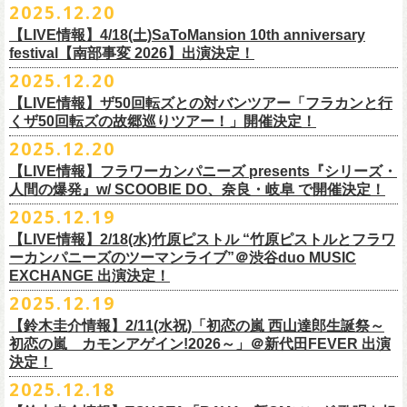
【発売場所】イープラス／Peatix
2025.12.20
(奥野真哉、グレートマエカワ)
ちしております。
5月、東京・荻窪TOP BEAT CLUB、さらに待望の初の大阪・十三GABU
す！〉の開催決定！
【イープラス URL】https://eplus.jp/sf/detail/4461090001-P0030001
今年は、通常のアコースティック・スタイル「〜
座って演奏するスタイ
ゲストDJ:OKA-T／SAKI／HYNG
と、2公演での開催となる。
【LIVE情報】4/18(土)SaToMansion 10th anniversary
【Peatix URL】https://peatix.com/event/4782289
U-NEXTにて独占ライブ配信された9月20日(土)開催の日本武道館公演『フ
ルです〜」でのライヴに加え、
新たな試みとして歌とアコースティック
18:00〜
◎「Mobstyles presents KOKOKARA」
ベストテン世代による、ベストテン世代のための、そしてベストテン世
festival【南部事変 2026】出演決定！
【発売日】1/13 18:00
ラカンの日本武道館 Part2 〜超・今が旬〜』の模様が、12/30(火)正午よ
ギター一本とコーラスと小
物の楽器などで構成するライヴ「ミニマル巡
¥3,000(ドリンク別)
日時：2026年3月20日(金祝) 開場16:00 / 開演 17:00
代じゃなくてもきっと楽しんでいただける、懐かしくも新鮮でとびきり
2025.12.20
【問】TOP BEAT CLUB 03-6913-5433
り再びU-NEXTにてアーカイブ配信スタート！
業 〜うたとギターとコーラスと〜」の２形態で開催いたします。
予約メールアドレス
会場：釜石市民ホール TETTO ホールA（〒026-0024 岩手県釜石市大町
贅沢なステージショウ！
【LIVE情報】ザ50回転ズとの対バンツアー「フラカンと行
okumasa.hrsm@gmail.com
1-1-9）
今年はどんな選曲＆ランキングになるのか！？
くザ50回転ズの故郷巡りツアー！」開催決定！
全国のライブハウスを主戦場とし”メンバーチェンジなし、
活動休止な
初の試み、そして初の会場を多く含む今ツアー、
どうぞお楽しみに！
出演：10-FEET / フラワーカンパニーズ / OA 田原 104 洋/SBE
どうぞお楽しみに！
◎「オクノマサヒコの DJ Dinners2026〜グレッグ・バレンタイン〜」
し”で全国各地でライブ・
ツアーを続けているフラカンが、結成36年
2025.12.20
友部正人さんと今度は九州へ！熊本で２マンライブ開催決定！
チケット料金：前売￥6,600（税込）
【日 程】2026年2月12日(木)
で”超・今が旬”
と自負し10年振りに挑んだ2度目の日本武道館ライブ。
＊オフィシャル先行実施！
＊【ザ・ベストテン】初代司会者、久米宏さんのご逝去の報に接し、心
【LIVE情報】フラワーカンパニーズ presents『シリーズ・
【時 間】OPEN 18:00 CLOSE 23:00 (L/O 22:00)
映像監督・番場秀一氏が当日の模様と前後に行ったインタビューを交
◎フラワーカンパニーズ presents 「シリーズ・人間の爆発 〜
友部
さん
と
◎「フォークの爆発2026 ミニマル巡業 〜うたとギターとコーラスと〜」
受付期間：1/24(土) 18:00〜2/1(日) 23:59
人間の爆発』w/ SCOOBIE DO、奈良・岐阜 で開催決定！
から哀悼の意を捧げます
※お店のキャパシティに限りがあるため、混雑状況によっては時間制の
え、今のフラカンをリアルに映し出した148分。
鹿児島ー熊本のハイエース旅〜」
＊ミニマル巡業とは『
新たな試みとして歌とアコースティックギター一
https://l-tike.com/kokokara/
昨年9月20日(土)に開催されたフラワーカンパニーズ 日本武道館公演『フ
2025.12.19
入れ替えとさせていただきます。
日時：2026年4月5日(日) 開場14:30 開演15:00
本とコーラスと小
物の楽器などで構成するライヴ』です
問い合わせ：G/i/P 問い合わせフォーム
http://www.gip-web.co.jp/t/info
◎フラカン＆ヨコロコ合同企画「俺たちのザ・ベストテン2026」大阪編
ラカンの日本武道館 Part2 〜超・今が旬〜』の模様を収録したLIVE Blu-
【LIVE情報】2/18(水)竹原ピストル “竹原ピストルとフラワ
何卒、ご了承ください。
この配信を記念し公開されている、2020年開催の横浜アリーナでの無観
会場：熊本Django
6/8(月)京都・紫明会館 18:30/19:00 問：SOLE CAFE
イベントオフィシャルサイト：
【昭和の歌番組を代表する『ザ・ベストテン』のトリビュートLIVE。
ray+CDの発売が決定！
ーカンパニーズのツーマンライブ”＠渋谷duo MUSIC
【会 場】押競満寿 〒151-0062 東京都渋谷区元代々木町25-5 1F
客配信ライブ、
2022年開催の日比谷野音ライブ、
そして年末恒例となっ
出演：フラワーカンパニーズ、
友部
正人
6/10(水)広島・東広島 西条公会堂 18:30/19:00 問：キャンディープロモ
https://www.mobstyles.tokyo/view/page/mob25th
数々の昭和歌謡のカヴァーだけの一夜】
EXCHANGE 出演決定！
【料金】2000円（1ドリンク付き）
ている京都のライブハウス磔磔でのセットリ
ストほぼ被りなし2DAYSの
チケット料金：5200円（税込/ドリンク代別/整理番号付）
ーション広島
日時：5/14(木) 開場18:30／開演19:00
全国のライブハウスを主戦場とし”メンバーチェンジなし、活動休止な
2025.12.19
2023年の映像と合わせて、どうぞお楽しみください。
一般チケット発売日：2026年2月11日(水祝)10:00
6/11(木)香川・高松燦庫(sanko) 18:30/19:00 問：燦庫-
会場：大阪・十三GABU
し”で全国各地でライブ・ツアーを続けているフラカンが、結成36年
プレイガイド：イープラス
【鈴木圭介情報】2/11(水祝)「初恋の嵐 西山達郎生誕祭～
SANKO-/TOONICE
出演：
で”超・今が旬”と自負し10年振りに挑んだ2度目の日本武道館ライブ。
初恋の嵐 カモンアゲイン!2026～」＠新代田FEVER 出演
問い合わせ：熊本Django
6/13(土)三重・鳥羽水族館 18:15/18:45 問：ネクストロード
真城めぐみ(Vo)
映像監督・番場秀一氏が当日の模様と前後に行ったインタビューを交
決定！
＊U-NEXT独占ライブ配信詳細
チケット料金：4,800円（税込/整理番号付/ドリンク代別）
うつみようこ(Vo)
え、今のフラカンをリアルに映し出した148分の映像、またライブ音源と
◎フラワーカンパニーズ「フラカンの日本武道館 Part2 〜超・今が
＊一般チケット発売日が当初のご案内より変更となりました
2025.12.18
※6/13＠鳥羽はドリンク代なし
鈴木圭介(Vo)
しても楽しめるのに加え、新保勇樹、CHIYORI、2人の気鋭カメラマンが
旬〜」