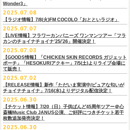
一般チケット発売日：
Wonder3」
③この
#フラカン
キャンペーンポストをリポストしてください
ゲスト：スキマスイッチ
◎7/16(水)デジタルリリース
10/25〜12/22公演＞8月30日(土)
◎「FUNKIST & RED JETS & MAIRO 25th Anniversary LIVE」
encore
2025.07.08
https://www.youtube.com/watch?
＊「ただいま実演中 / ピュアな匂いがチョイナチョイナ」
v=BR4CmNuGCLg&t=28
■7月11日(金) 14:00〜18:45 エフエム長崎「Fly-Day Wonder3」
1/17〜3/14公演＞10月18日(土)
日程：2025年10月5日(日) OPEN 16:00 START 16:25
EN1 涙よりはやく走れ
上記①②③を行って、キャンペーンへの応募が完了。
https://SPACESHOWERFUGA.lnk.
to/tadaima_pure
【ラジオ情報】7/8(火)FM COCOLO「おとといラジオ」
＊鈴木圭介、グレートマエカワ コメントOA！
会場：富山MAIRO
EN2 はぐれ者讃歌
抽選で、合計6名様にスペシャルグッズを
プレゼントいたします！
■vol.1
https://www.fmnagasaki.co.jp/program/wonder3/
2025.07.07
出演：フラワーカンパニーズ、FUNKIST、RED JETS、THE
EN3 真冬の盆踊り
■7月8日(火)18:00〜19:00 FM COCOLO「おとといラジオ」
ゲスト：加藤ひさし、古市コータロー(THE COLLECTORS)
＊「ザッツオーライ」
SANDMA（O.A）
【LIVE情報】フラワーカンパニーズ ワンマンツアー「フラ
＊鈴木圭介、グレートマエカワ コメントOA！
9/20(土)「フラカンの日本武道館 Part2 〜超・今が旬〜」開催に向け、た
https://www.youtube.com/watch?
https://SPACESHOWERFUGA.lnk.
v=kTtAgK2Iq4A&t=2345s
to/thatsallright
カンのチョイナチョイナ’25/’26」開催決定！
チケット料金：前売:¥5000 ※入場時別途ドリンク代¥600要
encore2
https://x.com/ototoi_radio
くさんの人にフラカンの魅力を届けてくださいね！
2025年9月20日(土)開催、フラワーカンパニーズ日本武道館ワンマンライ
プレイガイド：
https://eplus.jp/sf/detail/4369140001
EN4 NUDE CORE ROCK’N’ROLL
2025.07.03
ブ「フラカンの日本武道館 Part2 〜超・今が旬〜」オフィシャルグッズ
■vol.2
＊「すべての若さなき野郎ども」
スペシャルグッズ内容；
を一挙公開！
ゲスト：Hump Back
https://SPACESHOWERFUGA.lnk.
to/subetenowkasanakiyaroudomo
【GOODS情報】「CHICKEN SKIN RECORDS ガジェット
◎世界でひとつだけのフラカンオリジナルTシャツ（「フラカンの日本武
そして、本日より、事前通販受付をスタートいたします。
https://www.youtube.com/watch?
v=6XTayyWwFP0&t=6s
ポーチ」「HESOKURIアクキー」7/5(土)よりライブ会場に
道館 Part2」ライブ写真をプリント・デザインしたTシャツ）：1名様
て販売！
＊「友達100万人」
◎「フラカンの日本武道館 Part2」グッズ サイン入り（何が届くかはお
一部商品は製造に時間を要するため、7/22(火)より生産開始となります。
■vol.3
https://SPACESHOWERFUGA.lnk.
to/tomodachihyakumannin
2025.07.02
フラワーカンパニーズ 新作グッズが登場！
楽しみ）：5名様
それを踏まえ、【7/21(月祝)23:59まで】にご注文いただいた超早期ご購
ゲスト：根本要（スターダスト☆レビュー）
◎うつみようこ＆YOKOLOCO BAND
【RELEASE情報】新作「ただいま実演中/ピュアな匂いが
入対象の方には、確実にお届け＆超早期ご注文特典ステッカー（裏面に
https://www.youtube.com/watch?
v=OMoBtAjSn-w
日時：12/23(火)Open 18:00 / Start 19:00
チョイナチョイナ」7/16(水)よりデジタル配信決定！
充電器やケーブル、モバイルバッテリーなどまとめて持ち運びできる
※キャンペーン参加にはXアカウントが必要となります。
メンバーからのお礼メッセージ入り）をお付けいたします！
会場：京都磔磔
2025.06.30
「CHICKEN SKIN RECORDS ガジェットポーチ」、
※賞品の選択は出来ません。予めご了承ください。
■vol.4：山里亮太（南海キャンディーズ）
フラワーカンパニーズが20枚目のアルバム『正しい哺乳類』
を今年1月に
チケット料金：前売¥5000 / 当日¥5500
7/9(水)に発売する企画アルバム『HESOKURI ～オリジナルアルバム未収
【チケット情報】7/20（日）子供ばんど45周年ツアー＠⼼
7/22(火)以降のご注文＆公演当日ご購入の方にもなるべくお届けできるよ
https://youtube.com/live/_ipE-
Na37yY
リリースしたばかりの中、早くも新曲2曲を制作！
チケット取り扱い：
録集～』発売を記念した「HESOKURIアクキー」、
斎橋Music Club JANUS公演、ご好評につきチケット若干
★応募方法
う製作したいと思いますが、商品によって、場合によっては完売となる
そのタイトルは「ただいま実演中」と「
ピュアな匂いがチョイナチョイ
・磔磔店頭（販売中）
こちらの2種を
7/5(土)フラワーカンパニーズ アコースティック・ワンマ
枚数追加発売決定！
1.キャンペーン公式ページ
https://flowercompanyz.mixlist.app/
にアクセ
可能性がございます。ご希望の方はどうぞお早めにご注文ください！
■vol.5
ナ」。
・7/12(土)10:00〜7/24(木)23:59 イープラスプレオーダー
ンツアー 「フォークの爆発2025～座って演奏するスタイルです～」＠
喜
2025.06.30
スします。
ゲスト：大槻ケンヂ（筋肉少女帯/特撮/オケミス）
出来立てほやほやの今2曲をダブルAサイドシングルとして7/
16(水)にデジ
・8/9〜 一般発売（イープラス）