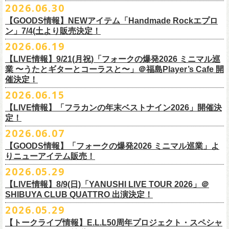
その他詳細：OFFICIAL SITE：
https://www.ishigaki-fes.jp/
2026.06.30
水音泉
☆最速先行受付スタート！
カラー：レッド , ブルー
済チケット
をお持ちの方はそのまま使用可能となります。
2026年
9月2日〜6日に開催される
スマイリー
原島さんのイベント
湯仲間販売所
https://eplus.jp/sf/detail/4579890001-P0030001P0030002?
【GOODS情報】NEWアイテム「Handmade Rockエプロ
素材：綿 100％
「SMILEY’S CONNECTION スマイリー原島 BIRTHDAY FESTIVAL
#いしがき2026
チケットぴあ
ン」7/4(土より販売決定！
P6=001&P1=0402&P59=1&block=true
サイズ：28 × 28 cm
6days ～ ハメチ a-GOGO CARNIVAL!!～」出演決定！
【チケットぴあにてご購入のお客様】
#いしがきミュージックフェスティバル
イープラス
その他詳細：イベントオフィシャルサイト
https://shelter35th.com/
生地：8重ガーゼふきん
2026.06.19
フラワーカンパニーズは
＜
day
２下北沢
CLUB Que
編＞
9月3日(木)下北沢
払戻方法は、
チケットの受取方法や支払方法などにより異なります。
7/4(土)「フォークの爆発2026 〜座って演奏するスタイルです〜」＠倉敷
ローチケ
問い合わせ：HOTSTUFF 050-5211-6077(平日12:00-18:00)
CLUB Queに出演致します。
下記 URL よりどの払戻方法になるのか確認してください。
【LIVE情報】9/21(月祝)「フォークの爆発2026 ミニマル巡
新渓園敬倹堂より、グッズにNEWアイテムが登場！
業 〜うたとギターとコーラスと〜」＠福島Player’s Cafe 開
http://t.pia.jp/guide/refund.
jsp
新たな企画「Handmade Rock」シリーズ第一弾として、初アイテム、エ
・11/1(日)名古屋クラブクアトロ OPEN 15:15 START 16:00 問：
催決定！
<お問合せ> チケットぴあ
http://t.pia.jp/help/
index.jsp
プロンを販売いたします！
JAIL HOUSE
2026.06.15
お料理の時だけでなく、お掃除やDIY作業の時など、いろんなシチュエー
チケットぴあ
【イープラスにてご購入のお客様】
ションでご利用いただけるおすすめアイテムです。
イープラス
【LIVE情報】「フラカンの年末ベストナイン2026」開催決
12/2(水)恵比寿LIQUIDROOMで開催される奥野
真哉さんの祝・還暦イベン
9/22(火祝)富山駅周辺5会場で開催されるサーキットフェス「back on live
払戻方法は、チケットの受取方法や支払方法により異なります。
ぜひチェックしてくださいね！
定！
ローチケ
トにフラワーカンパニーズの出演が決定！
FES 2026 能登半島災害復興支援」にフラワーカンパニーズの出演が決
詳細は下記の払戻方法チャートをご確認ください。
2026.06.07
グレートマエカワ、竹安堅一が参加するうつみようこ＆Yokoloco Bandも
定！
＜公演変更／延期 払戻方法確認チャート＞
＜全公演共通＞
【GOODS情報】「フォークの爆発2026 ミニマル巡業」よ
ハウスバンドとして参加いたします。
チケット完売となっておりました7/11(土)開催「
フォークの爆発2026 〜
出演する会場など詳細は後日発表となります。
払戻方法確認チャート
http://eplus.jp/
refund2/
チケット料金：前売￥5,700(税込/ドリンク代別途要)
りニューアイテム販売！
みんなで盛大にお祝いしましょう♪
座って演奏するスタイルです〜」岐阜・郡上八幡Club Layla 公演につき
質問に答えながらご自身の状況を確認してください。 適切な払戻方法を
※高校生以下は当日¥2,000キャッシュバック（当日年齢を証明できるも
まして、限定枚数となりますが＜立ち見席＞
2026.05.29
の追加販売を行うことが決
どうぞお楽しみに！
ご覧になれます。
の（学生証、保険証など）のご提示が必要となります）
6/8(月)からスタートする「フォークの爆発2026 ミニマル巡業 〜うたとギ
◎奥野真哉 還暦イベント “〜オクピンの笑って︕笑って︕︕ 60歳〜「君
定しました。
【LIVE情報】8/9(日)「YANUSHI LIVE TOUR 2026」＠
e+Q＆A ページ：
https://eplus.jp/qa/
チケット完売となっておりました7/5(日)開催「フォークの爆発2026 〜座
一般チケット発売日：8月8日(土)
ターとコーラスと〜」にて、ラッコシリーズのニューアイテムの販売が
◎「モンキーTシャツ」
はカンレキさ」”
◎「back on live FES」
SHIBUYA CLUB QUATTRO 出演決定！
って演奏するスタイルです〜」兵庫・神戸クラブ月世界 公演につきまし
決定！
価格：￥3,700(税込)
日時：2026年12月2日(水) 開場18:00 / 開演19:00
◎「フォークの爆発2026 〜座って演奏するスタイルです〜」
日程：2026年9月22日(火祝)
て、限定枚数となりますが＜2F立ち見席＞の追加販売を行うことが決定
2026.05.29
【ローソンチケットでご購入で、紙チケットをご選択のお
さらに、完売御礼となった「レッツけんこうアンブレラチャーム」（ラ
ボディ：ビッグシルエット
会場：恵比寿 LIQUIDROOM
7/11(土)岐阜・郡上八幡Club Layla 開場16:30/開演17:00
会場：
しました。
ンダム）がイエローver.で販売再開決定！
客様】
カラー：ホワイト、アシッドブルー、
[NEWカラー！]
サンドベージュ
【トークライブ情報】E.L.L50周年プロジェクト・スペシャ
チケット：
追加チケット＞立ち見席 ￥5,500（税込/ドリンク代別）
・富山MAIRO