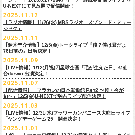
【当日】￥4500 (+2D)
1-4）
3日目12/28(日)、”年忘れ‼ レディクレSP 第3夜『レディクレ初参！フラ
U-NEXTにて見放題で配信開始！
12/21(日)、22(火)に開催するフラワーカンパニーズ ワンマンツアー「フ
【ホスト】MANABE “MR.PAN” TAKA SHI (THE NEATBEATS)／OKUNO
開催時間及び入場料：
カンとスキマのスペシャルバンド＜ザ・
ライターズ＞ ！』”と題し、スペ
ラカンのチョイナチョイナ’25/’26」の京都公演であり、年末恒例
磔
磔
2デ
2025.11.12
SHIN YA (SOUL FLOWER UNION)
2月6日（金）16:00～22:00, 前売り900円 当日1,200円
シャルなステージをお届けします！
イズの生配信が決定！
【ラジオ情報】11/26(水) MBSラジオ「メゾン・ド・ミュー
【お客様】増子直純 (怒髪天)／グレートマエカワ (フラワーカンパニーズ)
2月7日（土）11:00～21:00, 前売り1,200円 当日1,500円
どうぞお楽しみに〜
ジック」
【チケット発売】イープラス
2月8日（日）11:00～19:00, 前売り1,100円 当日1,400円
毎年恒例、ほぼ被りなしの京都磔磔2days、
お得になる2days通し視聴チ
鈴木圭介57歳の誕生日に恵比寿
LIQUIDROOMNにてワンマンライブ開催
2025.11.11
【イープラスURL】
https://eplus.jp/sf/detail/4446640001-P0030001
◎「FM802 ROCK FESTIVAL RADIO CRAZY 2025」
ケットの販売もあり！
■11月26日(水)深夜25:30〜 MBSラジオ「メゾン・ド・ミュージック」
決定！
【チケット発売日】12/6 10:00〜
【鈴木圭介情報】12/5(金)トークライブ『僕？僕は君だよ
チケット：
https://eplus.jp/sf/
detail/4430060001-P0030001
LIVE HOUSE Antenna -BEYOND ZERO Garage-
アーカイブ視聴も両日12/30(火)23:59まで可能です（
チケットのご購入は
＊鈴木圭介、グレートマエカワが11月の４週目パーソナリティを担当
76日前の』出演決定！
＊椅子席となります
12月28日(日)16:35〜 -
同日19:00まで）。
https://www.mbs1179.com/mm/
◎フラワーカンパニーズ・ワンマンライヴ
「フラカンの日本武道館 Part2 〜超・今が旬〜」の映像作品が
出店ビール会社：
年忘れ‼ レディクレSP 第3夜
2025.11.09
〜鈴木圭介誕生日「初めまして、57歳」〜
12/5(金)19:00よりU-NEXTにて配信されることを記念して、過去のライブ
渥美半島醸造
『レディクレ初参！フラカンとスキマのスペシャルバンド＜ザ・
ライタ
視聴チケット発売スタート！
【LIVE情報】1/12(月祝)四星球企画「毛が生えた日」＠仙
日時：2026年4月30日(木) 開場18:15／開園19:00
映像４作品が同じくU-NEXTで配信決定！
ISEKADO
ーズ＞ ！』
どうぞ、お楽しみに！
台darwin 出演決定！
会場：恵比寿
LIQUIDROOM
West Coast Brewing
出演：ザ・ライターズ（フラワーカンパニーズ＋スキマスイッチ）
チケット料金：前売り¥5,700(税込/整理番号付/ドリンク代別途要) *記念バ
2025.11.07
先日配信された「フラカンの横浜アリーナ -リモートライヴ編- 〜生き続
OGA BREWING
イベントオフィシャルサイト：
https://radiocrazy.fm/
◎フラワーカンパニーズ ワンマンツアー「フラカンのチョイナチョイ
ッヂ付
けてる事は最大のメッセージ！〜」 2020.8.27 横浜アリーナ *無観客配信
【配信情報】「フラカンの日本武道館 Part2 〜超・今が
オラホビール
「フラカンの日本武道館 Part2 〜超・今が旬〜」の映像作品が
ナ’25/’26」
JUN SKY WALKER(S) TOUR 2026 “READH TO GO”の対バンシリーズ＜
一般チケット発売日：2026年3月15日(日)10:00
旬〜」12/5(金)U-NEXTで独占ライブ配信決定！
ライブに続く第2弾として、
「フラカンの日本武道館 Part2 〜超・今が旬〜」の映像作品が
Kakegawa Farm Brewing
12/5(金)19:00よりU-NEXTにて配信されることを記念して、
過去のライブ
12月21日(日) 開場15:30/開演16:00 〜竹安56〜 ＊会場チケット完売
狼煙上がる時＞7/12(日)名古屋公演にフラワーカンパニーズの出演が決定
ネクストロード 03-5114-7444（平日14:00〜18:00）
本日11月27日(木)正午より『フラワーカンパニーズ「ゾロ目だョ全員集
12/5(金)19:00よりU-NEXTにて配信されることを記念して、過去のライブ
2025.11.03
KANKIKU BREWERY
映像４作品が同じくU-NEXTで配信決定！
12月22日(月) 開場18:30/開演19:00 フラカンのロックンロール大会 ＊
しました！
合!〜フラカン33年、野音99年〜」2022.9.23 日比谷野外大音楽堂』の配
映像４作品が同じくU-NEXTで配信決定！
京都醸造
会場チケット(5,200円) 残り僅か
【LIVE情報】12/31(水)フラワーカンパニーズ大晦日ライブ
信が開始しました！
CRAFT
BANK
第1弾として、本日11月20日(木)正午より『「フラカンの横浜アリーナ -リ
「ヤングデーゲーム’25」開催決定！
＊生配信詳細
◎JUN SKY WALKER(S) TOUR 2026 ”READH TO GO”＜狼煙上がる時＞
U-NEXT月額会員の方は、追加料金なくお楽しみいただけます。
先日配信された「フラカンの横浜アリーナ -リモートライヴ編- 〜生き続
CRAFT
BEER BASE
モートライヴ編- 〜生き続けてる事は最大のメッセージ！〜」
＜アーカイブ視聴期間：〜2025/12/30(火)23:59まで（※
2日間共通 ）＞
日時：2026年7月12日(日) 開場16:45/開演17:30
2025.11.01
けてる事は最大のメッセージ！〜」 2020.8.27 横浜アリーナ *無観客配信
CRAFTROCK BREWING
2020.8.27 横浜アリーナ *無観客配信ライブ』の配信が開始しました！
視聴チケット料金：
会場：名古屋Ellectric Lady Land