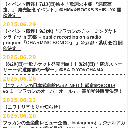
多方 大和川酒造北方風土館 より販売致します！
2.キャンペーン公式ページで、Spotifyの特別プレイリストを作成。
https://www.youtube.com/watch?
v=1EMet2dx9d4
タル配信することが決定！
【イベント情報】7/13(日)絵本「歌詞の本棚 『深夜高
イープラス販売URL（プレオーダー・一般共通）
3.作成したプレイリストを
#フラカンプレイリスト
をつけてXでシェア。
◎「フラカンの日本武道館 Part2 〜超・今が旬〜」オフィ
速』」 発売記念イベント」＠HMV&BOOKS SHIBUYA 開
https://eplus.jp/sf/detail/
4361520001-P0030001
4.フラワーカンパニーズ公式Xのキャンペーンポストをリポストして完了
■vol.6
催決定！
どうぞお楽しみに！
シャルグッズ事前通販ページ
◎「チョイナチョイナトートバッグ」
価格：¥2,000(税込)
です。
ゲスト：TOSHI-LOW（BRAHMAN）
2025.06.29
カラー：ストーンブルー、スモーキーピンク
https://capitalradioone.jp/
SHOP/387158/list.html
https://youtu.be/Z9wrtIqELqE
素材 ： 綿100％ キャンパス
【イベント情報】9/3(水)『フラカンのチャーミングなトー
■受付期間：7/16(水)17:00 ～ 8/24(日)22:59 ＊超早期ご注文特典ステッ
★応募期間
クライヴ in 京都 – public recording on a radio
サイズ：高さ40cm , 袋口幅48cm , 底幅33cm , 奥行(マチ)15cm , ハンド
カー付き：〜7/21(月祝)23:59 まで
2025年7月23日(水)〜2025年8月12日(火) 23:59まで
■vol.7
program「CHARMING BONGO」-』＠京都・紫明会館 開
ル長58cm , 内容量約15L
■発送予定：9月12日前後
※その他詳細はキャンペーン公式ページ記載の応募規約をご確認くださ
ゲスト：Novel Core
催決定！
＊その他詳細は上記通販ページをご確認ください
い
https://www.youtube.com/watch?
v=I8Zw-h9Anxg
2025.06.29
【6/29(日)一般チケット発売開始！】8/24(日)「横浜ストー
リー 〜武道館前の一撃〜」＠F.A.D YOKOHAMA
◎「CHICKEN SKIN RECORDS ガジェットポーチ」
2025.06.26
価格：2000円(税込)
カラー：ブラック、レッド
【#フラカンの日本武道館Part2 INFO.】武道館GOODS
vol.1「フラカンのオーバーオール」、事前受注販売決定！
サイズ：125×97×42ｍｍ
2025.06.22
【ニワトリ堂よりお知らせ】
2度目の日本武道館公演「フラカンの日本武道館 Part2 〜超・今が旬〜」
2025.06.20
の１ヶ月後より、
全国ワンマンツアーの開催が決定！
いつもフラワーカンパニーズのweb shop【ニワトリ堂】をご利用いただ
タイトルは「フラカンのチョイナチョイナ’25/’26」、
10/25(土)熊本
フラカンの全楽曲レビュー企画、Instagramオリジナルアカ
きありがとうございます。
Djangoを皮切りに、
来年2026年3/14(土)仙台darwinまで、
30箇所31公演を