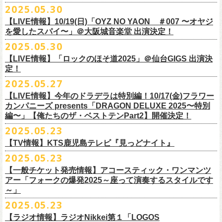
公演を直前に控えた9月3日(水)、
トークイベントを開催！
12月14日(日) 弘前KEEP THE BEAT 15:30/16:00
2025.05.30
7月21日(月祝)21:00より配信されます。
■内容：サイン会＋トークショー
泉 info@shimizuonsen.com
12月21日(日) 京都磔磔 15:30/16:00
8/24(日)F.A.D YOKOHAMAにて開催する「横浜ストーリー 〜武道館前の
【LIVE情報】10/19(日)「OYZ NO YAON ＃007 〜オヤジ
会場は登録有形文化財に指定されている京都・
紫
明
会館
にて、
2024年4月
12月22日(月) 京都磔磔 18:30/19:00
一撃〜」の一般チケットが本日6/29(日)10:00より発売開始！
フラカンの日本武道館公演のチケットは絶賛発売中。
を愛したスパイ〜」＠大阪城音楽堂 出演決定！
<イベント参加方法>
出演：子供バンド、怒髪天、フラワーカンパニーズ
よりスタートし今年2年目に突入した京都・α-
STATIONのフラワーカンパ
2026年
合わせてお見逃しなく！
電子チケットで対象商品をご予約ご購入いただいたお客様は先着にてイ
チケット料金：前売り オールスタンディング ￥6,900-（整理番号付/別途
10年ぶり2回目となる日本武道館公演『フラカンの日本武道館 Part2 〜
2025.05.30
ニーズのレギュラー番組「
CHARMING BONGO」の公開収録を兼ねて行
1月17日(土) 長野CLUB JUNK BOX 16:30/17:00
9/20(土)「フラカンの日本武道館 Part2 〜超・今が旬〜」まで１ヶ月を切
ベントにご参加いただけます。
ドリンク代）
超・今が旬〜』を開催するフラワーカンパニーズが、今年1月より月１配
われます。
【LIVE情報】「ロックのほそ道2025」＠仙台GIGS 出演決
1月18日(日) 千葉LOOK 15:30/16:00
ったタイミングでのワンマンライブ！
＜番組情報＞
※入場は整理番号順でのご入場となります
信のYouTube番組『月刊フラカン武道館 Part2』をスタート、6回目のゲ
定！
1月24日(土) 高知X-pt. 16:30/17:00
武道館とともに、お待ちしております
『月刊フラカン武道館 Part2』
※規定枚数に達し次第受付は終了させていただきますので予めご了承く
ストとして、TOSHI-LOW（BRAHMAN）の出演が決定！
◎『フラカンのチャーミングなトークライヴ in 京都 – public recording
2025.05.27
1月25日(日) 広島SECOND CRUTCH 15:30/16:00
■vol.7
ださい。
7/20(日)大阪公演追加チケット▼先着受付[e+]
on a radio program「CHARMING BONGO」-』
1月27日(火) 四日市CLUB CHAOS 18:30/19:00
◎「横浜ストーリー 〜武道館前の一撃〜」
ゲスト：Novel Core
【LIVE情報】今年のドラデラは特別編！10/17(金)フラワー
※ご購入されたご本人様のみご参加可能になります。分配や譲渡はでき
販売期間：7/1(⽕) 19:00 〜 7/19(⼟) 23:59
番組スタート直前スペシャルのvol.0としてスキマスイッチ、第１回目の
日時：2025年9月3日(水) OPEN 18:30 / START 19:00
1月31日(土) 札幌近松 16:30/17:00
日時：8月24日(日)Open 15:30 / Start 16:00
カンパニーズ presents「DRAGON DELUXE 2025〜特別
7月21日(月祝)21:00〜配信
ませんので、予めご了承ください。
https://eplus.jp/kodomoband/
ゲストとしてTHE COLLECTORSの加藤ひさし(vo)と古市コータロー(g)、
会場：京都・
紫
明
会館
2月4日(水) 下北沢シェルター 18:30/19:00
会場：神奈川・F.A.D YOKOHAMA
編〜」【俺たちのザ・ベストテンPart2】開催決定！
本番URL：
https://www.youtube.com/
watch?v=I8Zw-h9Anxg
フラワーカンパニーズが、
結成以来発表してきた楽曲を6人のreviewerた
※未就学児のお子様のご同伴をご希望の場合は、1名のみ同伴可能です。
第２回目にHump Back、第３回目はスターダスト☆レビューの根本要、
出演：フラワーカンパニーズ
2月14日(土) 大阪バナナホール 16:30/17:00
チケット料金：前売 ¥5,200(税込/整理番号付/ドリンク代別途要)
2025.05.23
ちによるレ
ビューとともに紹介する企画「フラカンの音楽目録」がスタ
ただし、座席のご用意はできませんので、同伴される方のお膝の上にお
第４回目は南海キャンディーズの山里亮太、そして第５回目は大槻ケン
入場料：1500円(税込/整理番号付自由席/
ドリンク代別途要)
2月15日(日) 岡山ペパーランド 15:30/16:00
前売￥5,200（税込、ドリンク代別、オールスタンディング）
ート！
座りいただきます。予めご了承ください。
ヂを招きお届けしてきた今番組（全回アーカイブ配信中）、第６回目と
【TV情報】KTS鹿児島テレビ『見っどナイト』
チケット発売日：6月29日(日)17:00〜
2月21日(土) 別府Copper Raven 16:30/17:00
※高校生以下は当日￥2,000キャッシュバック （当日年齢を証明できるも
＊アーカイブ配信中！
自他共に認めるライブマスターとして一年中ライブで全国を回りな
が
お席が必要な場合は、イベント参加券が必要です。
なる今回のゲストは、BRAHMANのボーカル・TOSHI-LOWを招聘。
プレイガイド：Live Pocket
https://t.livepocket.jp/e/flowercompanyz
2025.05.23
2月22日(日) 福岡CB 15:30/16:00
の(学生証、保険証など)のご提示が必要となります）
■vol.0 番組スタート直前スペシャル
■5月24日(土)25:15〜 25:45 KTS鹿児島テレビ『見っどナイト』
ら、コンスタントに楽曲を製作、新作を発表し、
今年1月には20枚目とな
▼詳細は下記ローソンチケットサイトをご確認ください。
9/20(土)開催「フラカンの日本武道館Part2 〜超・今が旬〜」グッズにつ
2月24日(火) 豊橋Club KNOT 18:30/19:00
一般発売日:6月29日(日)
【一般チケット発売情報】アコースティック・ワンマンツ
ゲスト：スキマスイッチ
https://www.kts-tv.co.jp/program/midnight/
るオリジナルアルバム『正しい哺乳類』
をリリース、これまで発表して
きまして、今回9/20までにお届け予定で、通販での事前販売受付（7月中
フラカン2度目の武道館開催を反対だと言い放つTOSHI-LOW、フラカン
アー「フォークの爆発2025～座って演奏するスタイルです
2月28日(土) 新潟GOLDEN PIGGS BLACK 16:30/17:00
プレイガイド：
フラワーカンパニーズがこれまでに発表した配信限定楽曲、数々のアー
https://www.youtube.com/watch?
v=BR4CmNuGCLg&t=28s
＊3/15(土)正しい哺乳類ツアー2025」＠鹿児島 SR HALL公演の模様が２
きた曲は300曲以上になります。
【特典会内容】
旬頃〜開始予定）を準備しております。
メンバーは番組終了までにTOSHI-LOWを納得させられるか?!
～」
3月1日(日) 金沢AZ 15:30/16:00
チケットぴあ
ティストトリビュート盤に参加した楽曲、シングル・カップリングに収
週にわたってオンエア！
その代表として 2004 年に誕⽣した「深夜⾼速」は、本当にたくさんの⽅
■トーク＆サイン参加券（1冊券）：トークショー＋サイン会
6月18日(水)21:00よりプレミア公開される。
3月7日(土) HEAVEN’S ROCKさいたま新都心 16:30/17:00
イープラス
録された楽曲など、現在入手困難となっているオリジナルアルバム未収
2025.05.23
■vol.1
にカバーしていただき、近年では CM にも起⽤されるなど、頼もしいフ
それに先がけた超先行販売として、フラカンのオリジナル・オーバーオ
3月14日(土) 仙台darwin 16:30/17:00
ローチケ
録楽曲をコンパイルした企画アルバム『HESOKURI ～オリジナルアルバ
ゲスト：加藤ひさし、古市コータロー(THE COLLECTORS)
ラカンの顔になってくれていますが、その他にも聴く⼈それぞれにとっ
※出演者との握手や接触はNGとさせて頂きます。
【ラジオ情報】ラジオNikkei第１「LOGOS
ールの販売が決定！
フラカンの日本武道館公演のチケットは絶賛発売中。