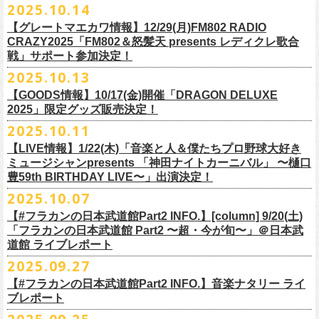
2025.10.14
てきた日」】
＊12/4(木)配信開始予定
Riip Beer他（Ever Green Imports）
＊12/4(木)配信開始予定
注意事項
＊U-NEXT独占ライブ配信詳細
人生を変えた1枚のレコードについて訊く「ロックンロールが降ってきた
◎ フラワーカンパニーズ「神さまツアー」～年末恒例磔磔2デイズ～ 1
＊11/20(木)より配信中
【グレートマエカワ情報】12/29(月)FM802 RADIO
Y.MARKET BREWING
◎ フラワーカンパニーズ「神さまツアー」～年末恒例磔磔2デイズ～ 1
※営利目的のチケットの転売は固くお断り致します。転売チケットは入
◎フラワーカンパニーズ「フラカンの日本武道館 Part2 〜超・今が
日」に、先ごろ、二度目の日本武道館公演を成功させたフラワーカンパ
日目 2023.12.13 京都磔磔
◎「フラカンの横浜アリーナ -リモートライヴ編- 〜生き続けてる事は最
CRAZY2025「FM802＆怒髪天 presents レディクレ歌合
US BREWERY（近日発表！）
日目 2023.12.13 京都磔磔
場をお断りする場合もあ
旬〜」
ニーズのグレートマエカワが登場。自身の音楽人生とフラワーカンパニ
◎ フラワーカンパニーズ「神さまツアー」～年末恒例磔磔2デイズ～ 2
戦」サポート参加決定！
大のメッセージ！〜」
US BREWERY（近日発表！）
◎ フラワーカンパニーズ「神さまツアー」～年末恒例磔磔2デイズ～ 2
りますのでご注意ください。
年末恒例となっている大晦日ライブ「ヤングナイター」改め、「ヤング
配信日：2025年12月5日(金)19:00〜 ※見逃し配信あり
ーズの現在地を語る。
日目 2023.12.14 京都磔磔
＊11/27(木)より配信中
2025.10.13
US BREWERY（近日発表！）
日目 2023.12.14 京都磔磔
※撮影・録音・録画などは禁止とさせていただきます。また開場時のご
デーゲーム’25」の開催が決定！
視聴料：U-NEXT月額会員視聴無料配信URL：
https:
https://donutroll.tokyo/wd/20251110_donut20/
◎『フラワーカンパニーズ「ゾロ目だョ全員集合!〜フラカン33年、野音
自分の席以外の席取りは
【GOODS情報】10/17(金)開催「DRAGON DELUXE
//t.unext.jp/r/flowercompanyz
99年〜」2022.9.23 日比谷野外大音楽堂』
出演アーティスト：
ご遠慮ください。
2025」限定グッズ販売決定！
12月31日(水)＠新代田LIVE HOUSE FEVERにて、今年は14:00からライ
アホマイルド坂本（MC）
※飲食を伴うイベントのため、公演当日、体調不良や発熱症状のある方
ブスタート！
2025.10.11
＊U-NEXT過去ライブ作品配信詳細
10月17日(金)＠名古屋DIAMOND HALLにて開催するフラワーカンパニー
は、来場をご遠慮いただ
年越しのライブ配信はございません。
※配信開始日は変更になる場合があります
【LIVE情報】1/22(木)「音楽と人＆僕たちプロ野球大好き
＊＊＊＊＊＊
ズ presents 「DRAGON DELUXE 2025〜特別編〜」【俺たちのザ・ベス
2月6日（金）
きますようお願いいたします。
チケットの発売日は11月15日(土)。
10月25日(土)よりスタートしたフラワーカンパニーズ ワンマンツアー
ミュージシャンpresents 「神田ナイトカーニバル」 〜樋口
ーーー12/5(金)19:00〜U-NEXTにて独占ライブ配信開始！ーーー
トテンPart2】
◆音楽◆
※ミュージシャンによるトークイベントですが、音楽の話は一切いたし
「フラカンのチョイナチョイナ’25/’26」 ポスターをニワトリ堂にて限定
豊59th BIRTHDAY LIVE〜」出演決定！
①11/20(木)配信開始予定
◎フラワーカンパニーズ「フラカンの日本武道館 Part2 〜超・今が
の限定グッズとして、アクリルキーホルダーの販売が決定！
bird
ませんのでご了承くださ
今年も充実のライブ・
ツアー活動を行なってきたフラカンの2025年のラ
販売致します。
◎「フラカンの横浜アリーナ -リモートライヴ編- 〜生き続けてる事は最
2025.10.07
旬〜」
当日会場にて販売いたします。
THE LOCAL PINTS
い。
『音楽と人』で好評連載中のBUCK∞TICKのベーシスト・樋口豊のコラム
イブ納めとな
る今公演、どうぞお楽しみください！
10月30日(木)9:00〜販売開始となります。
大のメッセージ！〜」 2020.8.27 横浜アリーナ *無観客配信ライブ
配信日：2025年12月5日(金)19:00〜 ※見逃し配信あり
【#フラカンの日本武道館Part2 INFO.】[column] 9/20(土)
「タイガース、今年も優勝だ!!」から派生したトークイベント〈僕たち、
＊数に限りがございます。
視聴料：U-NEXT月額会員視聴無料
「フラカンの日本武道館 Part2 〜超・今が旬〜」＠日本武
◆お笑いステージ◆
公演に関するお問い合わせ LOFT9 Shibuya
プロ野球大好きミュージシャンです！〉presentsによるライヴの開催が決
◎フラワーカンパニーズ大晦日ライブ「ヤングデーゲーム’25」
②11/27(木)配信開始予定
配信URL：
https:
//t.unext.jp/r/flowercompanyz
道館 ライブレポート
レギュラー
https://www.loft-prj.co.jp/schedule/loft9/contact
定！
日時：12月31日（水）OPEN 13:30/ START 14:00
◎ワンマンツアー「フラカンのチョイナチョイナ’25/’26」 ポスター
◎「ゾロ目だョ全員集合!〜フラカン33年、野音99年〜」
2022.9.23 日比
＊＊＊＊＊＊
長州小力
2025.09.27
主催：音楽と人編集部
https://ongakutohito.com/
樋口豊さん59歳の誕生日2日前の開催となる今企画、
会場：新代田LIVE HOUSE FEVER
価格：900円(税込) *送料別
谷野外大音楽堂
まーな
出演は、トークイベントでお馴染みの〈プロ野球大好きミュージシャ
一般チケット発売日：前売 ￥5,500（税込／D代別）※お土産ステッカー
【#フラカンの日本武道館Part2 INFO.】音楽ナタリー ライ
＊サイズ：B2（515mm×728mm）
年末恒例FM802主催のロック大忘年会「FM802 ROCK FESTIVAL RADIO
ン〉たちを中心としたスペシャルバンド（グレートマエカワが参加）、
ブレポート
付き
＊販売期間：2025年10月30日(木)9:00 〜 ※在庫が無くなり次第終了
③12/4(木)配信開始予定
10月25日＠熊本Djangoを皮切りに30箇所31公演を回る全国ワンマンツア
CRAZY 2025」最終日12/29(月)、怒髪天がハウスバンドとなり、一夜限り
2月7日（土）
POLYSICS、そしてフラワーカンパニーズ。
※保護者同伴に限り高校生以下入場可能、当日￥2,
000キャッシュバック
＊2025年11月上旬〜発送予定