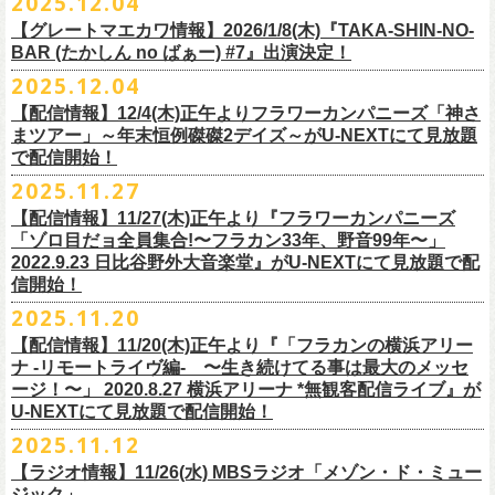
2025.12.04
出演：
竹原
ピストル、フラワーカンパニーズ
・イープラス
https://eplus.jp/sf/
detail/4450820001-P0030001
出演フラワーカンパニーズ/SCOOBIE DO
チケット料金：前売¥5,500(税込/ドリンク代別途要/整理番号付)
会場：東京新代田FEVER
問合せ：HOT STUFF PROMOTION 03-5720-9999(平日12:00〜18:00)
竹原ピストルBand Member：
【グレートマエカワ情報】2026/1/8(木)『TAKA-SHIN-NO-
その他詳細：オフィシャルホームページ
・出雲アポロ店頭
チケット料金：前売り¥5.200(税込/D別/整理番号付)
チケット発売日：2/11(水・祝)
出演：初恋の嵐
G・外園一馬
BAR (たかしん no ばぁー) #7』出演決定！
http://ongaku-heiya.com/
walkinnfes/
一般チケット発売日：2026年3月8日(日)
問い合わせ：TOP BEAT CLUB
【ゲストミュージシャン】
B・佐藤慎之介
2025.12.04
日時：2026年4月12日(日) 15:30 OPEN / 16:00 START
問い合わせ：柳ヶ瀬アンツ
http://www.
ants69.com/information.html
guitar : 木暮晋也（Hicksville）/玉川裕高 key : 高野勲
MR.PAN (THE NEATBEATS) と奥野真哉 (SOUL FLOWER UNION)がホス
Dr・伊藤哲平
オフィシャルSNS
会場：徳島GRINDHOUSE
【ゲストボーカル】
【配信情報】12/4(木)正午よりフラワーカンパニーズ「神さ
トを務める大人気BAR、『TAKA-SHIN-NO-BAR (たかしん no ばぁー)』
Key・斎藤渉
・X：@WalkInnFes
出演：フラワーカンパニーズ、ザ50回転ズ
鈴木圭介（フラワーカンパニーズ）
まツアー」～年末恒例磔磔2デイズ～がU-NEXTにて見放題
が次回は新春1月にオープン！お客様(ゲスト)を迎えてたっぷりと根掘り
2026年2月6日(金)～8日(日)
に横浜大さん橋ホールで開催する日本最大の
チケット料金：スタンディング¥6,600（整理番号付き、税込、
ドリンク
・Instagram：walkinnfes
チケット料金：前売り 5,000円(ドリンク代別途)
で配信開始！
安部コウセイ（HINTO,スパルタローカルズ）
葉掘り、口外無用の大爆笑トークをお届けする名トークイベント！
クラフト
ビールフェス
【スペントグレイン Presents JAPAN BREWERS
別）
※整理番号あり
岩崎慧（セカイイチ）
2025.11.27
(ゲストを迎えての想い出ソング・セッション・コーナーもあり！？)
CUP 2026】にフラワーカンパニーズの出演が決定！
一般発売日：未定
※小学生以上有料、未就学児童入場不可
チケット料金：6500円+D代
こちらのイベントにグレートマエカワが出演致します。
フラカンの出演は2/8(日)のみとなります。
【配信情報】11/27(木)正午より『フラワーカンパニーズ
問合せ：SOGO TOKYO ☏03-3405-9999 (月-土 12:00～13:00 / 16:00～
チケット発売：2026年1月31日(土)午前10時～
チケット発売日：12/20（土） 正午（12時）
「ゾロ目だョ全員集合!〜フラカン33年、野音99年〜」
19:00 ※日曜・祝日を除く)
イープラス
https://eplus.jp/sf/detail/
4450640001-P0030001
チケット受付url：
https://t.livepocket.jp/e/cimv1
2022.9.23 日比谷野外大音楽堂』がU-NEXTにて見放題で配
『TAKA-SHIN-NO-BAR (たかしん no ばぁー) #7』
どうぞお楽しみに！
信開始！
新春初笑い！今年も(は)良い年 2026！
【日程】2026/1/8 (木)
■スペントグレイン Presents JAPAN BREWERS CUP 2026
2025.11.20
年末恒例FM802主催のロック大忘年会「FM802 ROCK FESTIVAL RADIO
【会場】荻窪 TOP BEAT CLUB
開催日時：2026年2月6日（金）～8日（日） ＊フラワーカンパニーズの
CRAZY 2025」の「LIVE HOUSE Antenna -BEYOND ZERO Garage-」に
【配信情報】11/20(木)正午より『「フラカンの横浜アリー
【開場／開演】19:00／19:30
出演は2/8(日)
フラワーカンパニーズとスキマスイッチによるスペシャルバンド＜ザ・
ナ -リモートライヴ編- 〜生き続けてる事は最大のメッセ
【前売】￥4000 (+2D)
開催地：横浜大さん橋ホール（〒231-0002 神奈川県横浜市中区海岸通1-
ライターズ＞が登場！
ージ！〜」 2020.8.27 横浜アリーナ *無観客配信ライブ』が
【当日】￥4500 (+2D)
1-4）
3日目12/28(日)、”年忘れ‼ レディクレSP 第3夜『レディクレ初参！フラ
U-NEXTにて見放題で配信開始！
12/21(日)、22(火)に開催するフラワーカンパニーズ ワンマンツアー「フ
【ホスト】MANABE “MR.PAN” TAKA SHI (THE NEATBEATS)／OKUNO
開催時間及び入場料：
カンとスキマのスペシャルバンド＜ザ・
ライターズ＞ ！』”と題し、スペ
ラカンのチョイナチョイナ’25/’26」の京都公演であり、年末恒例
磔
磔
2デ
2025.11.12
SHIN YA (SOUL FLOWER UNION)
2月6日（金）16:00～22:00, 前売り900円 当日1,200円
シャルなステージをお届けします！
イズの生配信が決定！
【ラジオ情報】11/26(水) MBSラジオ「メゾン・ド・ミュー
【お客様】増子直純 (怒髪天)／グレートマエカワ (フラワーカンパニーズ)
2月7日（土）11:00～21:00, 前売り1,200円 当日1,500円
どうぞお楽しみに〜
ジック」