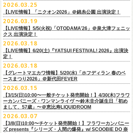
◎怒髪天&フラワーカンパニーズ presents 「ジャンピング乾杯TOUR
7/26(日)宮古の2公演にフラワーカンパニーズの出演が決定！
2026.03.25
要）
仕様：チャーム4種（けいくん、まーちゃん、けんちゃん、
こにし）/アル
■3月28日(土)22:05〜22:55 NHKラジオ「尾崎世界観のとりあえず明日を
2026 “オレたち足腰お達者くらぶ”」
久しぶりのサンボマスターとの対バン、どうぞお楽しみに！
一般チケット発売日：6月6日(土)予定
ミ蒸着袋入り(*どれになるかお楽しみスタイル）
【LIVE情報】「ニクオン2026」＠錦糸公園 出演決定！
生きるラジオ」
・9月5日(土) 滋賀U☆STONE 17:00/17:30 （問）清水音泉 06-6357-
問い合わせ：LIVE BOX MA・YASCO
素材 ： 黄色アクリル , シリコンリング , ステンレス製カニカン
◎「レッツけんこうステッカーセット」*6枚組
＊鈴木圭介がゲストとして出演
2026.03.19
3666 (平日12:00〜17:00) info@shimizuonsen.com
◎サンボマスター「ロックンロール デスティネーション in とうほく
サイズ ： （本体）40×28mm 厚み3mm
価格：￥1,000（税込）
https://www.nhk.jp/p/rs/KG9YLK9LWL/
【LIVE情報】5/5(火祝)「OTODAMA’26」＠泉大津フェニッ
・9月6日(日) 伊勢RHYTHM 16:00/16:30 （問）JAILHOUSE 052-936-
「from ふくしま for ふくしま」
◎「グレートマエカワ第57回誕生日会 in 奄美大島」
素材 ： 塩ビ
クス 出演決定！
6041
www.jailhouse.jp
＊石巻公演
日時：2026年9月27日(日) 開場17:00 開演18:00
各サイズ
・9月12日(土) 弘前KEEP THE BEAT 17:00/17:30 （問）ノースロード
2026.03.18
日時：2026年7月25日(土) 開場 17:30 / 開演 18:00
会場：奄美大島＠ ROAD HOUSE ASiVi
けいくん：51×74mm
ミュージック秋田 018-833-7100
会場：宮城・石巻BLUE RESISTANCE
6/21(日)「G-FREAK FACTORY presents “MAD SOUL CONNECTION
出演：フラワーカンパニーズ
【LIVE情報】6/20(土)『YATSUI FESTIVAL! 2026』出演決
まーちゃん：44×70mm
・9月13日(日) 秋田Club SWINDLE 15:30/16:00 （問）ノースロードミュ
出演：サンボマスター、フラワーカンパニーズ
定！
vo.24″」＠前橋DYVER にて、G-FREAK FACTORYとの対バンが決定！
オープニングアクトあり：楠田莉子BAND
けんちゃん：41×64mm
ージック秋田 018-833-7100
チケット料金：
「ARABAKI ROCK FEST.26」4/26(日)MICHINOKU PEACE SESSION
一般発売日に先がけ、4/4(土) 10:00よりオフィシャル先行受付もスター
チケット料金：前売 ¥4,500（税込/整理番号付/ドリンク代別途要）
2026.03.18
こにし：49×66mm
出演：怒髪天、フラワーカンパニーズ
前売 ¥5,500(税込/ドリンク代別）
GTR祭’26ステージに、GUEST GUITARとして竹安堅一の出演が決定しま
ト。どうぞお見逃しなく！
一般チケット発売日：6月6日(土)予定
バンドロゴ：74×45mm
【グレートマエカワ情報】5/20(水)「ホフディラン 春のベ
チケット料金：オールスタンディング ￥6,900（税込/ドリンク代別途
U-22割 ￥4,500(税込/ドリンク代別/身分証持参必須（コピー不可/公演当
した！
問い合わせ：ROAD HOUSE ASiVi
チキパン(CHICKEN PUNKS)：45×90mm
ースまつり2026」＠新代田FEVER
要）※未就学児童入場不可(小学生以上のご入場される方全てにチケット
日提示できない場合は一般価格チケットとの差額分をお支払いいただき
◎「G-FREAK FACTORY presents “MAD SOUL CONNECTION vo.24″」
2026.03.15
必要)
ます)
◎「ARABAKI ROCK FEST.26」
日時：2026年6月21日(日) 開場16:30 / 開演 17:00
一般チケット発売日：6月6日(土)
※１人１枚※未就学児入場不可/小学生以上チケット必要
【3/15(日)10:00〜一般チケット発売開始！】4/30(木)フラワ
日時：4月25日(土) 開場9:30 開演10:30
会場：前橋DYVER
ーカンパニーズ・ワンマンライヴ 〜鈴木圭介誕生日「初め
一般チケット発売日：2026年6月6日(土)
4月26日(日) 開場9:30 開演10:30 ※竹安堅一の出演は4/26(日)
出演：G-FREAK FACTORY、フラワーカンパニーズ
フラワーカンパニーズ presents「DRAGON DELUXE 2026」開催決定！
まして、57歳」〜＠恵比寿LIQUIDROOM
＊ライブハウス会場限定店頭先行：4/4(土) 12:00〜19:00
のみ
チケット料金：前売 ¥4,500(税込/ドリンク代別）
7月8月に開催するフラワーカンパニーズのアコースティック企画「フォ
・石巻 BLUE RESISTANCE店頭
2026.03.07
会場：国営みちのく杜の湖畔公園 北地区 エコキャンプみちのく
一般チケット発売日：4/25(土) 10:00
「DRAGON DELUXE」は、“名古屋のロックシーン活性化”、“
デビューか
ークの爆発2026 〜座って演奏するスタイルです〜」の一般チケット発売
〒986-0824 宮城県石巻市立町１丁目１－２－１
７
HP：
https://arabaki.com/
▼OFFICIAL HP先行
【3/8(日)10:00〜チケット発売開始！】フラワーカンパニー
5月23日(土)、24日(日)＠東京・錦糸公園で行われる「ニクオン2026」に
ら応援してくれている名古屋の皆さんへの恩返し”、“
名古屋への郷土愛”の
が3/28(土)10:00よりスタート！
*注意事項
【受付期間】4/4(土) 10:00 ～ 4/12(日) 23:59
ズ presents『シリーズ・人間の爆発』w/ SCOOBIE DO 奈
フラワーカンパニーズの出演が決定！
3つをテーマに掲げ、2012年より地元・
名古屋で開催しているフラワーカ
また、先日追加発表いたしました「フォークの爆発2026 ミニマル巡業 〜