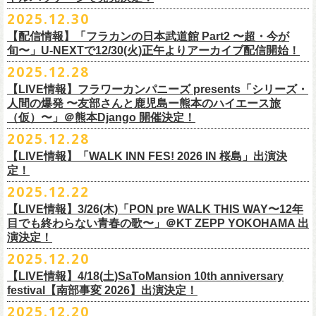
【会場】スタジオ841 埼玉県大里郡寄居町寄居1010
※6/13＠鳥羽はドリンク代なし
受付期間：
4/4(
土
)21:00
～
4/30(
木
)23:
59
◎「オクノマサヒコ Japan Tour2026初夏の陣〜奥野還暦イヤー記念
当初2月7日(土)でご案内しておりましたが、諸事情により、
チケット料金：前売り¥5.200(税込/D別/整理番号付)
※高校生以下は当日¥2,000キャッシュバック（
当日年齢を証明できるも
ますのでご注意ください。
2025.12.30
【出演】湯川トーベン、グレートマエカワ
※高校生以下は当日¥2,000キャッシュバック（
当日年齢を証明できるも
受付
URL
：
‘
https://eplus.jp/
sambomaster/
祭〜」
2月11日(水祝)からの発売に変更となりました。
一般チケット発売日：2026年3月8日(日)
の（学生証、保険証など）
のご提示が必要となります）
※撮影・録音・録画などは禁止とさせていただきます。また開場時のご
【チャージ】￥4,000
【配信情報】「フラカンの日本武道館 Part2 〜超・今が
の（学生証、保険証など）
のご提示が必要となります）
枚数制限
ご予定していただいた皆さまにはご迷惑おかけしますが、何卒宜しくお
プレイガイド：
一般チケット発売日：3月28日(土)
自分の席以外の席取りは
【予約】
旬〜」U-NEXTで12/30(火)正午よりアーカイブ配信開始！
一般チケット発売日：3月8日(日)10:00
・ライブハウス公演：お
1
人様
1
公演につき
1
枚まで
＊5/15(金)大阪ムジカジャポニカ
願い致します。
イープラス
お問い合わせ : 浮雲社中
contact@ml.ukigmo.org
ご遠慮ください。
https://www.facebook.com/p/%E3%82%B9%E3%82%BF%E3%82%B8%
プレイガイドなど詳細はライブページにてご確認ください
当落結果：
2025.12.28
5/2(
土
)13:00
予定
DJ&LIVE オクノマサヒコ
2024年9月に荻窪TOP BEAT CLUBでフラワーカンパニーズ＆うつみよう
問い合わせ：柳ヶ瀬アンツ
http://www.
ants69.com/information.html
※マスクの着用は任意となりますが、過度な発声や他のお客様のご迷惑
E3%82%AA%EF%BC%98%EF%BC%94%EF%BC%91-
https://flowercompanyz.com/live/2026/01/30/8956
入金期限：
5/4(
月
)21:00
(奥野真哉、グレートマエカワ)
◎フラワーカンパニーズ presents 「シリーズ・人間の爆発 〜
友部
さん
と
こ＆YOKOLOCO BAND合同企画として初開催、昨年は毎年恒例のフラワ
となる声量はお控えく
【LIVE情報】フラワーカンパニーズ presents「シリーズ・
61550212223544/
発券開始日：各公演日
10
日前～
ゲストDJ:45CLUB（mic&VITON6969）
鹿児島ー熊本のハイエース旅〜」
ーカンパニーズ主催イベント「DRAGON DELUXE」の特別編として11月
人間の爆発 〜友部さんと鹿児島ー熊本のハイエース旅
ださい。
＊追加された6/28(日)札幌公演は3/28(土)からの発売になります
ーーーーーーーーーーーーーー
18:00〜
日時：2026年4月5日(日) 開場14:30 開演15:00
（仮）〜」＠熊本Django 開催決定！
に名古屋DIAMOND HALで行ったスペシャル企画「俺たちのザ・ベストテ
※飲食を伴うイベントのため、公演当日、体調不良や発熱症状のある方
¥3,000(ドリンク別)
会場：熊本Django
ン」。
は、来場をご遠慮いただ
2025.12.28
◎「まいう〜ロックフェス2026」
6/28(日) 札幌musica hall cafe 開場15:30/開演16:00 問：浮雲社中
整理番号あり
出演：フラワーカンパニーズ、
友部
正人
1978年〜1989年まで放送されていた伝説の歌番組【ザ・ベストテン】の
きますようお願いいたします。
【LIVE情報】「WALK INN FES! 2026 IN 桜島」出演決
【公演日】2026/2/10 (火)
チケット料金：4,800円（税込/整理番号付/ドリンク代別）
U25(25歳以下〜入場ラスト・要証明)¥2,000(D別）
チケット料金：5200円（税込/ドリンク代別/整理番号付）
トリビュート企画として、誰もが口ずさめる当時ヒットした歌謡曲のみ
※ミュージシャンによるトークイベントですが、音楽の話は一切いたし
定！
【開場/開演】18:30/19:00
※高校生以下は当日¥2,000キャッシュバック（
当日年齢を証明できるも
2/28 19時よりこちらのフォームで予約開始！
一般チケット発売日：2026年2月11日(水祝)10:00
で全て構成するカヴァーライヴとなる今企画。同時代に音楽に目覚めた
ませんのでご了承ください。
2025.12.22
【会場】荻窪 TOP BEAT CLUB
の（学生証、保険証など）
のご提示が必要となります）一般チケット一
https://musicaja.info/11920
釜石市民ホール TETTOで開催される「Mobstyles presents
プレイガイド：イープラス
バンドマンたちが数々の昭和歌謡曲へのリスペクトを全身全霊でぶつけ
【出演】オーバーオールズ（石塚英彦、三宅伸治、グレートマエカワ、
般チケット発売日：3月28日(土)10:00
【LIVE情報】3/26(木)「PON pre WALK THIS WAY〜12年
KOKOKARA」にフラワーカンパニーズの出演が決定！
問い合わせ：熊本Django
る、そのスペシャルなステージの噂は各所に拡がり、次回への熱望の声
公演に関するお問い合わせ 新宿ロフトプラスワン 03-3205-6864
石塚幸作）／GSK／どんぐりパワーズ／工膝わたる（THE NUGGETS）
目でも終わらない青春の歌〜」＠KT ZEPP YOKOHAMA 出
フラワーカンパニーズのアコースティック企画「
フォークの爆発2026」
＊5/16(土)広島bar edge
本日よりオフィシャル先行の受付もスタート！
を受け、「俺たちのザ・ベストテン2026」の開催が決定！
主催：音楽と人編集部 https://ongakutohito.com/
【前売】￥5,000 ( +1D)
演決定！
の開催が決定！
DJ&LIVE オクノマサヒコ
東日本大震災から15年、新たなスタートを応援するイベント、ぜひお待
トークイベント〈第11回！ 僕たち、プロ野球大好きミュージシャンで
【発売場所】イープラス／Peatix
2025.12.20
(奥野真哉、グレートマエカワ)
ちしております。
5月、東京・荻窪TOP BEAT CLUB、さらに待望の初の大阪・十三GABU
す！〉の開催決定！
【イープラス URL】https://eplus.jp/sf/detail/4461090001-P0030001
今年は、通常のアコースティック・スタイル「〜
座って演奏するスタイ
ゲストDJ:OKA-T／SAKI／HYNG
と、2公演での開催となる。
【LIVE情報】4/18(土)SaToMansion 10th anniversary
【Peatix URL】https://peatix.com/event/4782289
U-NEXTにて独占ライブ配信された9月20日(土)開催の日本武道館公演『フ
ルです〜」でのライヴに加え、
新たな試みとして歌とアコースティック
18:00〜
◎「Mobstyles presents KOKOKARA」
ベストテン世代による、ベストテン世代のための、そしてベストテン世
festival【南部事変 2026】出演決定！
【発売日】1/13 18:00
ラカンの日本武道館 Part2 〜超・今が旬〜』の模様が、12/30(火)正午よ
ギター一本とコーラスと小
物の楽器などで構成するライヴ「ミニマル巡
¥3,000(ドリンク別)
日時：2026年3月20日(金祝) 開場16:00 / 開演 17:00
代じゃなくてもきっと楽しんでいただける、懐かしくも新鮮でとびきり
2025.12.20
【問】TOP BEAT CLUB 03-6913-5433
り再びU-NEXTにてアーカイブ配信スタート！