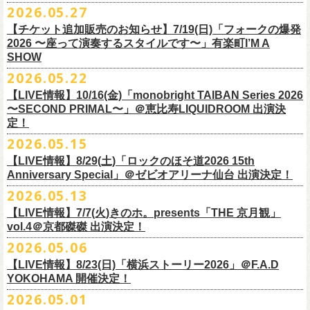
M ： 身丈70cm / 身幅58cm / 肩幅55cm / 袖丈23cm
https://l-tike.com/oc/lt/
haraimodoshi/
p.com/
contact/
チケット発売：7月6日 12時～
2026.05.27
＊自由席の方ご入場後、開演10分前のご案内を予定しています
L ： 身丈74cm / 身幅61cm / 肩幅58cm / 袖丈25cm
(注1)チケットの半券がもぎられているものについては、ご返⾦
対応を致
2027年にオープン50周年を迎える名古屋のライブハウスElectric Lady
プレイガイド：e-plus(イープラス)
発売日：7月2日(木)17:00〜
【チケット追加販売のお知らせ】7/19(日)「フォークの爆発
XL ： 身丈78cm / 身幅64cm / 肩幅61cm / 袖丈27cm
しかねます。
Land（通称E.L.L）でぴあ中部×フラワーカンパニーズの合同企画のトー
https://eplus.jp/sf/detail/
4562600001-P0030001
プレイガイド：イープラス
https://eplus.jp/sf/detail/0039320001-
2026 〜座って演奏するスタイルです〜」有楽町I’M A
※上記サイズはあくまでも目安の寸法です
(注2)チケット代以外の外⼿数料(配送⼿数料は除く)の返⾦
については、
クイベントシリーズ、vol.1の開催が8月31日(月)に決定！
フェスHP:
backonlivefes.com
SHOW
P0030685P021001?P1=1221
「フォークの爆発2026 ミニマル巡業 〜うたとギターとコーラスと〜」
「各種⼿数料券」が必要となります。
払い戻しの際に忘れずお持ちくだ
問：清水音泉 06-6357-3666（平日 15:00~18:00）
福島にて開催決定！
2026.05.22
さい。もし各種⼿
数料券を紛失された場合、外⼿数料のご返⾦
は致しか
日本のロック史を彩るさまざまバンドが出演し、ライブハウスシーン黎
info@shimizuonsen.com
ねますので何卒ご了承下さい。
【LIVE情報】10/16(金)「monobright TAIBAN Series 2026
明期ならではの驚きのエピソードから、まるで都市伝説のようなとんで
◎「フォークの爆発
2026
ミニマル巡業 〜うたとギターとコーラスと〜」
〜SECOND PRIMAL〜」＠恵⽐寿LIQUIDROOM 出演決
(注3) 払い戻しには「チケット」が必要です。払い戻し手続きより先に、
も逸話まで、これまでもさまざまな伝説が語られてきたてE.L.L。
※ミニマル巡業とは『
新たな試みとして歌とアコースティックギター一
定！
チケットの発券手続きの上、
再度Loppiにて払戻しお手続きください。
来年2027年にオープン50周年を控えたE.L.Lについて、フラカン鈴木圭介
本とコーラスと小
物の楽器などで構成するライヴ』です
(注4)夜間・早朝(21時～6時頃)は防犯対策として、
レジ内の現⾦が制限さ
2026.05.15
とグレートマエカワがホスト役となり、さまざまなバンドマン、シンガ
日時：
9/21(
月祝
)
開場
15:30/
開演
16:00
れております。その為、夜間・
早朝とその直前・直後の時間帯はつり銭
ー、関係者をゲストに迎えて語り明かすトークセッションを企画。
【LIVE情報】8/29(土)「ロックのほそ道2026 15th
会場：福島
Player
’
s Cafe
2027年にオープン50周年を迎える名古屋のライブハウスElectric Lady
◎
「SMILEY’S CONNECTION スマイリー原島 BIRTHDAY FESTIVAL
が 不⾜する場合がございますので、払い戻しは夜間・
早朝を避けてお⼿
このトークシリーズでは、E.L.L.にこれまで関わってきたミュージシャ
Anniversary Special」＠ゼビオアリーナ仙台 出演決定！
チケット料金：
4,800
円（税込
/
整理番号付
/
ドリンク代別） ※高校生以下
Land（通称E.L.L）でぴあ中部×フラワーカンパニーズの合同企画のトー
6days ～ ハメチ a-GOGO CARNIVAL!!～」
続きいただきますようお願い申し上げます。
ン、関係者、そして当時はファンだった人々とともに、まもなく50年を
2026.05.13
は当日
¥2,000
キャッシュバック（
当日年齢を証明できるもの（学生証、
クイベントシリーズを開始することが決定！
＜
day
２下北沢
CLUB Que
編＞
迎えるライブハウスの、ツワモノたちの記憶を語っていきます。配信や
10月、11月と自身初となるクラブクアトロ・
ワンマンツアーも決まって
保険証など）
のご提示が必要となります）
【LIVE情報】7/7(火)きのホ。presents「THE 京月観」
9
月
3
日
(
木
)
下北沢
CLUB Que
【ローソンチケットでご購入で、電子チケットをご選択の
インタビューでは語れない、ここだけの話もたくさん披露予定。
いるフラワーカンパニーズ、
2026年を右肩上がりに盛り上げる8箇所9公
一般チケット発売日：
7
月
18
日
(
土
)
vol.4＠京都磔磔 出演決定！
日本のロック史を彩るさまざまバンドが出演し、ライブハウスシーン黎
出演：
POLYSICS
／フラワーカンパニーズ／
SCOOBIE DO
お客様】
演のツアー開催決
定！
問い合わせ：ノースロードミュージック
明期ならではの驚きのエピソードから、まるで都市伝説のようなとんで
2026.05.06
OPEN 18:15
／
START 19:00
この第一回目となるゲストに、中村達也さんをお迎えしてお届けしま
払戻し期間内に購入された申込サイト内「マイページ」
◎「ラッコなエコバッグ」
より払戻し手続
も逸話まで、これまでもさまざまな伝説が語られてきたてE.L.L。
前売￥
5,500-
／当日￥
6,000-
（ドリンク代別）
す！
【LIVE情報】8/23(日)「横浜ストーリー2026」＠F.A.D
きの上、CASH POST(注 1)をご利用いただき、払戻しさせていただきま
価格：￥1,500(税込）
◎「フラカンの年末ベストナイン2026」
来年2027年にオープン50周年を控えたE.L.Lについて、フラカン鈴木圭介
チケット発売日：2026
年
7
月
5
日
(
日
) 12:00
～
YOKOHAMA 開催決定！
どうぞお楽しみに！
す。
カラー：オリーブ
11/21(土) 函館ARARA 開場16:30/開演17:00 問い合わせ：ARARA
とグレートマエカワがホスト役となり、さまざまなバンドマン、シンガ
プレイガイド：
Live Pocket
https://livepocket.jp/e/que20260903
2026.05.01
お客様ご自身でのお手続きが必要となりますため、
素材 ： ポリエステル
下記URLより払戻し手
11/23(月・祝)八戸ROXX 開場15:30/開演16:00 問い合わせ：ノースロ
ー、関係者をゲストに迎えて語り明かすトークセッションを企画。
問：
AILE C.E Works 03-5433-2500
◎ツワモノたちの記憶〜E.L.L50周年プロジェクト・スペシャルトーク〜