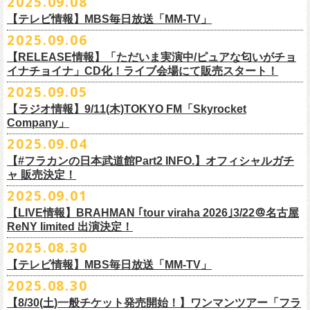
2025.09.08
別途必要
9月20日(土)フラカンの日本武道館公演当日のグッズ販売ついてのお知ら
12月6日(土) 宇都宮HEAVEN’S ROCK VJ-2 16:30/17:00
◆お笑いステージ◆
チケット発売：2025年10月15日(水) 正午～
【テレビ情報】MBS毎日放送「MM-TV」
せです。
12月7日(日) 水戸LIGHT HOUSE 15:30/16:00
ですよ。
チケット受付：チケットぴあ Ｐコード 311-504
2025.09.06
12月13日(土) 盛岡CLUB CHANGE WAVE 16:30/17:00
■
9月8
日(月)27:20〜
MBS毎日放送「MM-TV」
ヨネダ2000
イープラス
https://eplus.jp/minnano-xmas/
☆グッズ販売：12:00〜予定（準備状況により、
少々お待ちいただく場合
本日開催された「フラカンの日本武道館 Part2 〜超・今が旬〜」こちら
12月14日(日) 弘前KEEP THE BEAT 15:30/16:00
【RELEASE情報】「ただいま実演中/ピュアな匂いがチョ
＊グレートマエカワ インタビューOA
================================================
お問合せ：並矢株式会社 052-683-5885 （平日10時から17時）
がございます）
のライブの模様がU-NEXTにて独占ライブ配信されることが決定！
イナチョイナ」CD化！ライブ会場にて販売スタート！
12月21日(日) 京都磔磔 15:30/16:00
◎「ドラデラ2025 爽やかアクキー」
※
リピート放送；
9/11(木)、9/12(金)、9/14(日)
☆ご購入商品を入れる袋のご用意はございませんので、
みなさまの方で
詳細は後日発表致します。
12月22日(月) 京都磔磔 18:30/19:00
2025.09.05
価格：800円(税込)
https://www.mbs.jp/mmtv/
文・天野史彬 写真：新保勇樹
ご準備をお願い致します
昨日開催しました「フラカンの日本武道館 Part2 〜超・今が旬〜」にて
2026年
サイズ：85 × 40ｍｍ
#MMTV_mbs
【ラジオ情報】9/11(木)TOKYO FM「Skyrocket
どうぞお楽しみに！
オフィシャルグッズを購入いただきありがとうございました。
1月17日(土) 長野CLUB JUNK BOX 16:30/17:00
Company」
▼
＊「フラカンの日本武道館 Part2 オフィシャルグッズ」につきまして
一部の商品を事後通販させていただくことが決定しました。
1月18日(日) 千葉LOOK 15:30/16:00
ーーーーーーーーーーーーーー
2025年９月20日、フラワーカンパニーズが10年ぶりとなる日本武道館ワ
2025.09.04
現金に加え、各種キャッシュレス決済もご利用いただけます。
対応ブ
1月24日(土) 高知X-pt. 16:30/17:00
■9月11日(木)17:00〜20:00 TOKYO FM「Skyrocket Company」
ンマン公演「フラカンの日本武道館Part2 〜超・今が旬〜」を開催した。
ランドは下記画像をご確認ください
商品を買い逃した方、追加で買いたいなという方、ぜひご利用くださ
【#フラカンの日本武道館Part2 INFO.】オフィシャルガチ
1月25日(日) 広島SECOND CRUTCH 15:30/16:00
＊鈴木圭介、グレートマエカワ 生出演
☆フラワーカンパニーズ presents 「DRAGON DELUXE 2025〜特別
熟練の凄みと、消えることのないみずみずしさを兼ね備えた演奏。派手
ャ 販売決定！
い。
1月27日(火) 四日市CLUB CHAOS 18:30/19:00
https://www.tfm.co.jp/sky/
編〜」【俺たちのザ・ベストテンPart2】
になり過ぎず、かと言ってストイックにもなり過ぎず。躍動するバンド
◎「チョイナチョイナTシャツ」
2025.09.01
1月31日(土) 札幌近松 16:30/17:00
日時：10月17日(金) Open 18:15 / Start 19:00
と楽曲の世界観を彩り、会場を鮮やかに彩った演出。ダブルアンコール
2025年9月20日(土)開催、フラワーカンパニーズ日本武道館ワンマンライ
価格：￥3,500（税込）
【 受付URL 】
2月4日(水) 下北沢シェルター 18:30/19:00
会場：名古屋DIAMOND HALL
【LIVE情報】BRAHMAN ｢tour viraha 2026｣3/22＠名古屋
までの全26曲、この10年間でリリースされてきた楽曲を中心としたリア
ブ「フラカンの日本武道館 Part2 〜超・今が旬〜」公演当日のオフィシ
ボディカラー：バニラ, グレイッシュパープル
https://capitalradioone.jp/
SHOP/387158/list.html
2月14日(土) 大阪バナナホール 16:30/17:00
ReNY limited 出演決定！
出演：
ルタイム感のあるセットリスト。すべてが「完璧だ！」と感嘆してしま
ャルグッズエリアにオフィシャルガチャが登場！
素材 ： 綿100％
2月15日(日) 岡山ペパーランド 15:30/16:00
フラワーカンパニーズ
2025.08.30
うような、感動というもののさらに向こう側へ突き抜けていくような、
様々なアイテムが全16種類。ぜひお楽しみください！
サイズ：160（バニラのみ） / S / M / L / XL / XXL
【 受付期間 】
2月21日(土) 別府Copper Ravens 16:30/17:00
うつみようこ(vo)
素晴らしく爽快なライブだった。
＜製品サイズ＞
【テレビ情報】MBS毎日放送「MM-TV」
◆コンビニ(番号端末式)・銀行ATM・ネットバンキング決済
2月22日(日) 福岡CB 15:30/16:00
真城めぐみ(vo)
ライブの1曲目を飾ったのは、今年リリースの最新アルバム『正しい哺乳
160 ： 身丈62cm / 身幅46cm / 肩幅40cm / 袖丈18cm
9月22日(月) 17:00 ～ 9月27日(土) 22:59まで
2025.08.30
2月24日(火) 豊橋Club KNOT 18:30/19:00
中森泰弘(g)
■
9月
1日(月)27:20〜
MBS毎日放送「MM-TV」
類』収録の“少年卓球”。開演時間が来て、会場の照明が落ちて真っ暗にな
S ： 身丈65cm / 身幅49cm / 肩幅42cm / 袖丈19cm
◆クレジットカード決済
2月28日(土) 新潟GOLDEN PIGGS BLACK 16:30/17:00
【8/30(土)一般チケット発売開始！】ワンマンツアー「フラ
奥野真哉(key)
＊グレートマエカワ インタビューOA
り、照明が点滅しはじめ、野性的なビートが鳴り響く登場SE“Eeyo”が流
M ： 身丈69cm / 身幅52cm / 肩幅46cm / 袖丈20cm