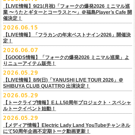
7/4(土)「フォークの爆発2026 〜座って演奏するスタイルです〜」＠倉敷
問い合わせ：HOTSTUFF 050-5211-6077(平日12:00-18:00)
CLUB Queに出演致します。
下記 URL よりどの払戻方法になるのか確認してください。
【LIVE情報】9/21(月祝)「フォークの爆発2026 ミニマル巡
新渓園敬倹堂より、グッズにNEWアイテムが登場！
業 〜うたとギターとコーラスと〜」＠福島Player’s Cafe 開
http://t.pia.jp/guide/refund.
jsp
新たな企画「Handmade Rock」シリーズ第一弾として、初アイテム、エ
催決定！
<お問合せ> チケットぴあ
http://t.pia.jp/help/
index.jsp
プロンを販売いたします！
2026.06.15
お料理の時だけでなく、お掃除やDIY作業の時など、いろんなシチュエー
【イープラスにてご購入のお客様】
ションでご利用いただけるおすすめアイテムです。
【LIVE情報】「フラカンの年末ベストナイン2026」開催決
12/2(水)恵比寿LIQUIDROOMで開催される奥野
真哉さんの祝・還暦イベン
9/22(火祝)富山駅周辺5会場で開催されるサーキットフェス「back on live
払戻方法は、チケットの受取方法や支払方法により異なります。
ぜひチェックしてくださいね！
定！
トにフラワーカンパニーズの出演が決定！
FES 2026 能登半島災害復興支援」にフラワーカンパニーズの出演が決
詳細は下記の払戻方法チャートをご確認ください。
2026.06.07
グレートマエカワ、竹安堅一が参加するうつみようこ＆Yokoloco Bandも
定！
＜公演変更／延期 払戻方法確認チャート＞
【GOODS情報】「フォークの爆発2026 ミニマル巡業」よ
ハウスバンドとして参加いたします。
チケット完売となっておりました7/11(土)開催「
フォークの爆発2026 〜
出演する会場など詳細は後日発表となります。
払戻方法確認チャート
http://eplus.jp/
refund2/
りニューアイテム販売！
みんなで盛大にお祝いしましょう♪
座って演奏するスタイルです〜」岐阜・郡上八幡Club Layla 公演につき
質問に答えながらご自身の状況を確認してください。 適切な払戻方法を
まして、限定枚数となりますが＜立ち見席＞
2026.05.29
の追加販売を行うことが決
どうぞお楽しみに！
ご覧になれます。
6/8(月)からスタートする「フォークの爆発2026 ミニマル巡業 〜うたとギ
◎奥野真哉 還暦イベント “〜オクピンの笑って︕笑って︕︕ 60歳〜「君
定しました。
【LIVE情報】8/9(日)「YANUSHI LIVE TOUR 2026」＠
e+Q＆A ページ：
https://eplus.jp/qa/
チケット完売となっておりました7/5(日)開催「フォークの爆発2026 〜座
ターとコーラスと〜」にて、ラッコシリーズのニューアイテムの販売が
◎「モンキーTシャツ」
はカンレキさ」”
◎「back on live FES」
SHIBUYA CLUB QUATTRO 出演決定！
って演奏するスタイルです〜」兵庫・神戸クラブ月世界 公演につきまし
決定！
価格：￥3,700(税込)
日時：2026年12月2日(水) 開場18:00 / 開演19:00
◎「フォークの爆発2026 〜座って演奏するスタイルです〜」
日程：2026年9月22日(火祝)
て、限定枚数となりますが＜2F立ち見席＞の追加販売を行うことが決定
2026.05.29
【ローソンチケットでご購入で、紙チケットをご選択のお
さらに、完売御礼となった「レッツけんこうアンブレラチャーム」（ラ
ボディ：ビッグシルエット
会場：恵比寿 LIQUIDROOM
7/11(土)岐阜・郡上八幡Club Layla 開場16:30/開演17:00
会場：
しました。
ンダム）がイエローver.で販売再開決定！
客様】
カラー：ホワイト、アシッドブルー、
[NEWカラー！]
サンドベージュ
【トークライブ情報】E.L.L50周年プロジェクト・スペシャ
チケット：
追加チケット＞立ち見席 ￥5,500（税込/ドリンク代別）
・富山MAIRO
ルトークイベント始動！
素材 ： 綿100％
ローソン、
ミニストップ店舗にて直接払い戻しをさせていただきます。
＜オフィシャル抽選先行＞ 7/13(月)12:00～7/20(月・祝)23:59まで
発売日：7月4日(土)10:00〜
・富山県民小劇場ORBIS
◎「フォークの爆発2026 〜座って演奏するスタイルです〜」
サイズ：S / M / L / XL
ローソンで発券された⽅はローソンへ、
2026.05.29
ミニストップで発券された⽅は
https://
l-tike.com/st1/okuno1202-
1/
プレイガイド：イープラス
https://eplus.jp/sf/detail/
0039320001-
・バール・デ・美富味
7/5(日)兵庫・神戸クラブ月世界 開場15:30/開演16:00
＜製品サイズ＞
ミニストップへお⼿持ちの未使⽤
チケットをお持ちの上、ご来店くださ
他詳細はイベント公式サイトへ →
https://
breast.co.jp/okuno60th/
P0030682P021001?P1=
1221
【メディア情報】Electric Lady Land YouTubeチャンネル
・マリエ6F芝生広場
追加チケット＞2F立ち見席 ￥5,500（税込/ドリンク代別）
S ： 身丈66cm / 身幅55cm / 肩幅52cm / 袖丈21cm
い。実際の払戻⼿
順につきましては、下記URLをご確認ください。
ネクストロード 03-5114-7444（平日14～18時）
https://nextroad-
にて50周年企画不定期トーク動画更新！
・富山駅構内自由通路
＊ステージ上からの眺めになります