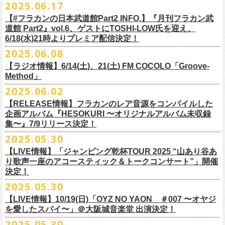
2025.06.17
☆リリース詳細☆
ト、7回目のゲストとして、
ラッパー・シンガソングライターのNovel
◎フラワーカンパニーズ ワンマンツアー「フラカンのチョイナチョイ
フラワーカンパニーズ デジタルシングル
【#フラカンの日本武道館Part2 INFO.】『月刊フラカン武
Coreの出演が決定！
楽曲の歌詞に着目し、
気鋭のイラストレーターが自らのフィルターを通
☆フラワーカンパニーズ web shop【ニワトリ堂】
道館 Part2』vol.6、ゲストにTOSHI-LOW氏を迎え、
ナ’25/’26」
「ただいま実演中/ピュアな匂いがチョイナチョイナ」
して、
その世界観を絵本として再構築するプロジェクト、”歌詞（うた）
フラワーカンパニーズと怒髪天が出演する子供ばんどデビュー45周年祝
https://flowercompanyzinc.stores.jp/
6/18(水)21時よりプレミア配信決定！
2025年
収録曲：
番組スタート直前スペシャルのvol.0としてスキマスイッチ、
第１回目の
の本棚”。その第４弾としてフラワーカンパニーズ「深夜高速」が7/11(金)
うツアー子供ばんど「おかげさまで45周年 〜 祝！生存確認スペシャル
10月25日(土) 熊本Django 16:30/17:00
1. ただいま実演中
2025.06.08
ゲストとしてTHE COLLECTORSの加藤ひさし(vo)と古市コータロー(
g)、
に発売。
〜『弱きを助け強きを挫く』心強き後輩たちに支えられ（涙）」、
改めまして、どうぞ宜しくお願い致します。
◎「ライブでこんにちは！手ぬぐい」
◎「HESOKURIアクキー」
10月26日(日) 長崎ホンダ楽器 15:30/16:00
2. ピュアな匂いがチョイナチョイナ
第２回目にHump Back、第３回目はスターダスト☆レビューの根本要、
これを記念し、絵本の作画を担当してくださったイラストレーターの丹
【ラジオ情報】6/14(土)、21(土) FM COCOLO「Groove-
7/20(日)大阪公演のチケットが完売御礼となっていましたが、ご好評につ
価格：800円(税込)
価格：1500円(税込)
11月3日(月・祝) 渋谷duo MUSIC EXCHANGE 15:15/16:00
＊各音楽サービスにて7/16(水)よりリリース
第４回目は南海キャンディーズの山里亮太、
第５回目は筋肉少女帯の大
Method」
下京子さんと、フラワーカンパニーズ・鈴木圭介によるサイン会＋トー
きチケット若干枚数追加発売決定しました！
サイズ：75×41ｍｍ
素材 ： 綿100％
11月8日(土) 徳島club GRINDHOUSE 16:30/17:00
槻ケンヂ、
そして第６回目はBRAHMANのボーカル・TOSHI-
LOWを招き
クショーをHMV&BOOKS SHIBUYA 6F イベントスペースで開催いたし
名古屋公演も絶賛発売中！
2025.06.02
サイズ：90cm × 33cm
6/14(土)、21(土) 20:00～21:00 FM COCOLO「Groove-Method」
11月9日(日) 米子AZTiC laughs 15:30/16:00
お届けしてきた今番組（全回アーカイブ配信中）、
第7回目となる今回の
ます。
３バンド、気合いパンパンで名古屋＆大阪でお待ちしております！
【RELEASE情報】フラカンのレア音源をコンパイルした
”GROOVE”というキーワードを軸に、楽曲の”
GROOVE”
を生み出すベー
11月15日(土) 福井CHOP 16:30/17:00
ゲストは、
初対面となるBMSG所属のラッパー・シンガソングライター
企画アルバム『HESOKURI 〜オリジナルアルバム未収録
シストが語る本格的な音楽プログラム
11月16日(日) 神戸VARIT. 15:30/16:00
のNovel Coreを招聘。
集〜』7/9リリース決定！
6月後半の２週に渡り、グレートマエカワがDJを担当します
11月29日(土) 名古屋E.L.L 16:30/17:00
「深夜高速」
を始めフラカンの曲に救われ影響を受けてきたと公言し、
★鈴木圭介（著）、丹下京子（絵） 歌詞（うた）の本棚 『深夜高速』
◎子供ばんど「おかげさまで45周年 〜 祝！生存確認スペシャル 〜『弱
2025.05.30
https://cocolo.jp/site/blog/6200/
11月30日(日) 静岡サナッシュ 15:30/16:00
自身の曲の歌詞にも入れ込むほどの思いを持つNovel Coreと、その噂を聞
発売記念イベント★
きを助け強きを挫く』心強き後輩たちに支えられ（涙）」
12月6日(土) 宇都宮HEAVEN’S ROCK VJ-2 16:30/17:00
【LIVE情報】「ジャンピング乾杯TOUR 2025 “山あり谷あ
いていたフラカンメンバーの、
お互いに嬉しさを隠せない貴重な初トー
・7月19日(土) 開場17:15/開演18:00 名古屋Electric Lady Land
10年ぶり2回目となる日本武道館公演『フラカンの日本武道館 Part2 〜
12月7日(日) 水戸LIGHT HOUSE 15:30/16:00
り歌声一座のアコースティック＆トークコンサート”」開催
クは必見！ いつか対バンという話にも！？
■開催日時：2025年7月13日（日） 13:00～
(問)JAILHOUSE 052-936-6041 www.jailhouse.jp
超・今が旬〜』を9月20日(土)
に開催するフラワーカンパニーズ、
武道館
決定！
12月13日(土) 盛岡CLUB CHANGE WAVE 16:30/17:00
■場所：HMV&BOOKS SHIBUYA 6F イベントスペース
・7月20日(日) 開場16:30/開演17:00 心斎橋Music Club JANUS (問)清水音
公演を直前に控えた9月3日(水)、
トークイベントを開催！
12月14日(日) 弘前KEEP THE BEAT 15:30/16:00
2025.05.30
7月21日(月祝)21:00より配信されます。
■内容：サイン会＋トークショー
泉 info@shimizuonsen.com
12月21日(日) 京都磔磔 15:30/16:00
8/24(日)F.A.D YOKOHAMAにて開催する「横浜ストーリー 〜武道館前の
【LIVE情報】10/19(日)「OYZ NO YAON ＃007 〜オヤジ
会場は登録有形文化財に指定されている京都・
紫
明
会館
にて、
2024年4月
12月22日(月) 京都磔磔 18:30/19:00
一撃〜」の一般チケットが本日6/29(日)10:00より発売開始！
フラカンの日本武道館公演のチケットは絶賛発売中。
を愛したスパイ〜」＠大阪城音楽堂 出演決定！
<イベント参加方法>
出演：子供バンド、怒髪天、フラワーカンパニーズ
よりスタートし今年2年目に突入した京都・α-
STATIONのフラワーカンパ
2026年
合わせてお見逃しなく！
電子チケットで対象商品をご予約ご購入いただいたお客様は先着にてイ
チケット料金：前売り オールスタンディング ￥6,900-（整理番号付/別途
10年ぶり2回目となる日本武道館公演『フラカンの日本武道館 Part2 〜
2025.05.30
ニーズのレギュラー番組「
CHARMING BONGO」の公開収録を兼ねて行