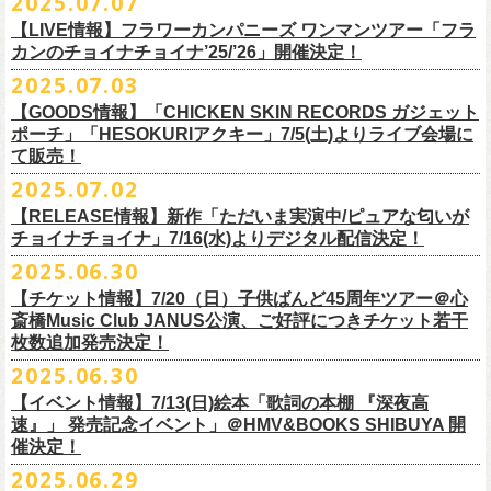
2025.07.07
出演：フラワーカンパニーズ、FUNKIST、RED JETS、THE
EN3 真冬の盆踊り
■7月8日(火)18:00〜19:00 FM COCOLO「おとといラジオ」
ゲスト：加藤ひさし、古市コータロー(THE COLLECTORS)
＊「ザッツオーライ」
SANDMA（O.A）
【LIVE情報】フラワーカンパニーズ ワンマンツアー「フラ
＊鈴木圭介、グレートマエカワ コメントOA！
9/20(土)「フラカンの日本武道館 Part2 〜超・今が旬〜」開催に向け、た
https://www.youtube.com/watch?
https://SPACESHOWERFUGA.lnk.
v=kTtAgK2Iq4A&t=2345s
to/thatsallright
カンのチョイナチョイナ’25/’26」開催決定！
チケット料金：前売:¥5000 ※入場時別途ドリンク代¥600要
encore2
https://x.com/ototoi_radio
くさんの人にフラカンの魅力を届けてくださいね！
2025年9月20日(土)開催、フラワーカンパニーズ日本武道館ワンマンライ
プレイガイド：
https://eplus.jp/sf/detail/4369140001
EN4 NUDE CORE ROCK’N’ROLL
2025.07.03
ブ「フラカンの日本武道館 Part2 〜超・今が旬〜」オフィシャルグッズ
■vol.2
＊「すべての若さなき野郎ども」
スペシャルグッズ内容；
を一挙公開！
ゲスト：Hump Back
https://SPACESHOWERFUGA.lnk.
to/subetenowkasanakiyaroudomo
【GOODS情報】「CHICKEN SKIN RECORDS ガジェット
◎世界でひとつだけのフラカンオリジナルTシャツ（「フラカンの日本武
そして、本日より、事前通販受付をスタートいたします。
https://www.youtube.com/watch?
v=6XTayyWwFP0&t=6s
ポーチ」「HESOKURIアクキー」7/5(土)よりライブ会場に
道館 Part2」ライブ写真をプリント・デザインしたTシャツ）：1名様
て販売！
＊「友達100万人」
◎「フラカンの日本武道館 Part2」グッズ サイン入り（何が届くかはお
一部商品は製造に時間を要するため、7/22(火)より生産開始となります。
■vol.3
https://SPACESHOWERFUGA.lnk.
to/tomodachihyakumannin
2025.07.02
フラワーカンパニーズ 新作グッズが登場！
楽しみ）：5名様
それを踏まえ、【7/21(月祝)23:59まで】にご注文いただいた超早期ご購
ゲスト：根本要（スターダスト☆レビュー）
◎うつみようこ＆YOKOLOCO BAND
【RELEASE情報】新作「ただいま実演中/ピュアな匂いが
入対象の方には、確実にお届け＆超早期ご注文特典ステッカー（裏面に
https://www.youtube.com/watch?
v=OMoBtAjSn-w
日時：12/23(火)Open 18:00 / Start 19:00
チョイナチョイナ」7/16(水)よりデジタル配信決定！
充電器やケーブル、モバイルバッテリーなどまとめて持ち運びできる
※キャンペーン参加にはXアカウントが必要となります。
メンバーからのお礼メッセージ入り）をお付けいたします！
会場：京都磔磔
2025.06.30
「CHICKEN SKIN RECORDS ガジェットポーチ」、
※賞品の選択は出来ません。予めご了承ください。
■vol.4：山里亮太（南海キャンディーズ）
フラワーカンパニーズが20枚目のアルバム『正しい哺乳類』
を今年1月に
チケット料金：前売¥5000 / 当日¥5500
7/9(水)に発売する企画アルバム『HESOKURI ～オリジナルアルバム未収
【チケット情報】7/20（日）子供ばんど45周年ツアー＠⼼
7/22(火)以降のご注文＆公演当日ご購入の方にもなるべくお届けできるよ
https://youtube.com/live/_ipE-
Na37yY
リリースしたばかりの中、早くも新曲2曲を制作！
チケット取り扱い：
録集～』発売を記念した「HESOKURIアクキー」、
斎橋Music Club JANUS公演、ご好評につきチケット若干
★応募方法
う製作したいと思いますが、商品によって、場合によっては完売となる
そのタイトルは「ただいま実演中」と「
ピュアな匂いがチョイナチョイ
・磔磔店頭（販売中）
こちらの2種を
7/5(土)フラワーカンパニーズ アコースティック・ワンマ
枚数追加発売決定！
1.キャンペーン公式ページ
https://flowercompanyz.mixlist.app/
にアクセ
可能性がございます。ご希望の方はどうぞお早めにご注文ください！
■vol.5
ナ」。
・7/12(土)10:00〜7/24(木)23:59 イープラスプレオーダー
ンツアー 「フォークの爆発2025～座って演奏するスタイルです～」＠
喜
2025.06.30
スします。
ゲスト：大槻ケンヂ（筋肉少女帯/特撮/オケミス）
出来立てほやほやの今2曲をダブルAサイドシングルとして7/
16(水)にデジ
・8/9〜 一般発売（イープラス）
多方 大和川酒造北方風土館 より販売致します！
2.キャンペーン公式ページで、Spotifyの特別プレイリストを作成。
https://www.youtube.com/watch?
v=1EMet2dx9d4
タル配信することが決定！
【イベント情報】7/13(日)絵本「歌詞の本棚 『深夜高
イープラス販売URL（プレオーダー・一般共通）
3.作成したプレイリストを
#フラカンプレイリスト
をつけてXでシェア。
◎「フラカンの日本武道館 Part2 〜超・今が旬〜」オフィ
速』」 発売記念イベント」＠HMV&BOOKS SHIBUYA 開
https://eplus.jp/sf/detail/
4361520001-P0030001
4.フラワーカンパニーズ公式Xのキャンペーンポストをリポストして完了
■vol.6
催決定！
どうぞお楽しみに！
シャルグッズ事前通販ページ
◎「チョイナチョイナトートバッグ」
価格：¥2,000(税込)
です。
ゲスト：TOSHI-LOW（BRAHMAN）
2025.06.29
カラー：ストーンブルー、スモーキーピンク
https://capitalradioone.jp/
SHOP/387158/list.html