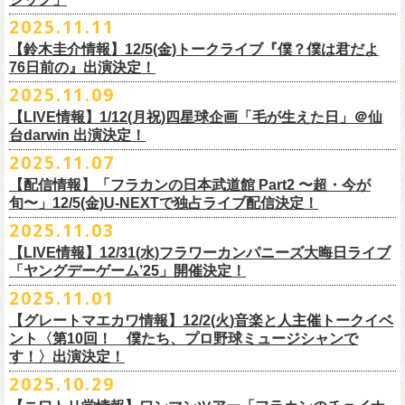
【チケット発売】イープラス
2月8日（日）11:00～19:00, 前売り1,100円 当日1,400円
毎年恒例、ほぼ被りなしの京都磔磔2days、
お得になる2days通し視聴チ
鈴木圭介57歳の誕生日に恵比寿
LIQUIDROOMNにてワンマンライブ開催
2025.11.11
【イープラスURL】
https://eplus.jp/sf/detail/4446640001-P0030001
◎「FM802 ROCK FESTIVAL RADIO CRAZY 2025」
ケットの販売もあり！
■11月26日(水)深夜25:30〜 MBSラジオ「メゾン・ド・ミュージック」
決定！
【チケット発売日】12/6 10:00〜
【鈴木圭介情報】12/5(金)トークライブ『僕？僕は君だよ
チケット：
https://eplus.jp/sf/
detail/4430060001-P0030001
LIVE HOUSE Antenna -BEYOND ZERO Garage-
アーカイブ視聴も両日12/30(火)23:59まで可能です（
チケットのご購入は
＊鈴木圭介、グレートマエカワが11月の４週目パーソナリティを担当
76日前の』出演決定！
＊椅子席となります
12月28日(日)16:35〜 -
同日19:00まで）。
https://www.mbs1179.com/mm/
◎フラワーカンパニーズ・ワンマンライヴ
「フラカンの日本武道館 Part2 〜超・今が旬〜」の映像作品が
出店ビール会社：
年忘れ‼ レディクレSP 第3夜
2025.11.09
〜鈴木圭介誕生日「初めまして、57歳」〜
12/5(金)19:00よりU-NEXTにて配信されることを記念して、過去のライブ
渥美半島醸造
『レディクレ初参！フラカンとスキマのスペシャルバンド＜ザ・
ライタ
視聴チケット発売スタート！
【LIVE情報】1/12(月祝)四星球企画「毛が生えた日」＠仙
日時：2026年4月30日(木) 開場18:15／開園19:00
映像４作品が同じくU-NEXTで配信決定！
ISEKADO
ーズ＞ ！』
どうぞ、お楽しみに！
台darwin 出演決定！
会場：恵比寿
LIQUIDROOM
West Coast Brewing
出演：ザ・ライターズ（フラワーカンパニーズ＋スキマスイッチ）
チケット料金：前売り¥5,700(税込/整理番号付/ドリンク代別途要) *記念バ
2025.11.07
先日配信された「フラカンの横浜アリーナ -リモートライヴ編- 〜生き続
OGA BREWING
イベントオフィシャルサイト：
https://radiocrazy.fm/
◎フラワーカンパニーズ ワンマンツアー「フラカンのチョイナチョイ
ッヂ付
けてる事は最大のメッセージ！〜」 2020.8.27 横浜アリーナ *無観客配信
【配信情報】「フラカンの日本武道館 Part2 〜超・今が
オラホビール
「フラカンの日本武道館 Part2 〜超・今が旬〜」の映像作品が
ナ’25/’26」
JUN SKY WALKER(S) TOUR 2026 “READH TO GO”の対バンシリーズ＜
一般チケット発売日：2026年3月15日(日)10:00
旬〜」12/5(金)U-NEXTで独占ライブ配信決定！
ライブに続く第2弾として、
「フラカンの日本武道館 Part2 〜超・今が旬〜」の映像作品が
Kakegawa Farm Brewing
12/5(金)19:00よりU-NEXTにて配信されることを記念して、
過去のライブ
12月21日(日) 開場15:30/開演16:00 〜竹安56〜 ＊会場チケット完売
狼煙上がる時＞7/12(日)名古屋公演にフラワーカンパニーズの出演が決定
ネクストロード 03-5114-7444（平日14:00〜18:00）
本日11月27日(木)正午より『フラワーカンパニーズ「ゾロ目だョ全員集
12/5(金)19:00よりU-NEXTにて配信されることを記念して、過去のライブ
2025.11.03
KANKIKU BREWERY
映像４作品が同じくU-NEXTで配信決定！
12月22日(月) 開場18:30/開演19:00 フラカンのロックンロール大会 ＊
しました！
合!〜フラカン33年、野音99年〜」2022.9.23 日比谷野外大音楽堂』の配
映像４作品が同じくU-NEXTで配信決定！
京都醸造
会場チケット(5,200円) 残り僅か
【LIVE情報】12/31(水)フラワーカンパニーズ大晦日ライブ
信が開始しました！
CRAFT
BANK
第1弾として、本日11月20日(木)正午より『「フラカンの横浜アリーナ -リ
「ヤングデーゲーム’25」開催決定！
＊生配信詳細
◎JUN SKY WALKER(S) TOUR 2026 ”READH TO GO”＜狼煙上がる時＞
U-NEXT月額会員の方は、追加料金なくお楽しみいただけます。
先日配信された「フラカンの横浜アリーナ -リモートライヴ編- 〜生き続
CRAFT
BEER BASE
モートライヴ編- 〜生き続けてる事は最大のメッセージ！〜」
＜アーカイブ視聴期間：〜2025/12/30(火)23:59まで（※
2日間共通 ）＞
日時：2026年7月12日(日) 開場16:45/開演17:30
2025.11.01
けてる事は最大のメッセージ！〜」 2020.8.27 横浜アリーナ *無観客配信
CRAFTROCK BREWING
2020.8.27 横浜アリーナ *無観客配信ライブ』の配信が開始しました！
視聴チケット料金：
会場：名古屋Ellectric Lady Land
【グレートマエカワ情報】12/2(火)音楽と人主催トークイベ
翌週以降も過去のライブ映像を順次配信予定です。
ライブ、『フラワーカンパニーズ「ゾロ目だョ全員集合!〜フラカン33
GORA BREWERY
U-NEXT月額会員の方は、追加料金なくお楽しみいただけます。
1days視聴券 2,800円(税込)
出演：JUN SKY WALKER(S) 、フラワーカンパニーズ
ント〈第10回！ 僕たち、プロ野球ミュージシャンで
様々な会場でのフラカンのライブをぜひお楽しみください！
年、野音99年〜」2022.9.23 日比谷野外大音楽堂』に続く第3弾、第4弾と
Godspeed Brewery（The Slop Shop）
2days視聴券 5,000円(税込)
チケット料金：6,600円（税込）＋ドリンクオーダー ※未就学児入場不可
す！〉出演決定！
して、
しまなみブルワリー
翌週以降も過去のライブ映像を順次配信予定です。
視聴チケット販売期間：12/08（月）21:00〜12/30(火) 19:00
一般チケット発売日：2026年1月24日(土)
2025.10.29
＊11/27(木)正午配信開始
年末恒例となった京都磔磔での2デイズライブ、2023年に開催されたフラ
Shimoda Brewing Company
様々な会場でのフラカンのライブをぜひお楽しみください！
【公演詳細】
視聴チケット販売URL：
https://eplus.jp/fc-st/
問い合わせ：E.L.L. 052-201-5004
◎『フラワーカンパニーズ「ゾロ目だョ全員集合!〜フラカン33年、野音
ワーカンパニーズ「神さまツアー」～年末恒例磔磔2デイズ～の1日目、2