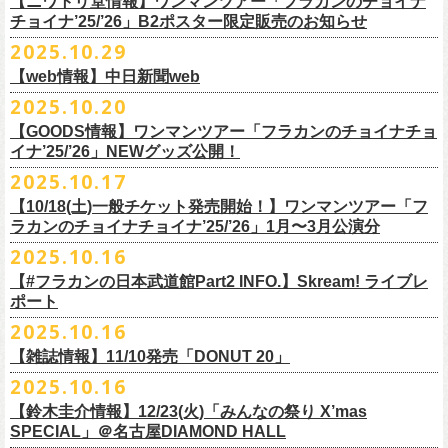
【ニワトリ堂情報】ワンマンツアー「フラカンのチョイナ
Streetlight Brewing
公演タイトル：第10回！ 僕たち、プロ野球大好きミュージシャンです！
JUN SKY WALKER(S) オフィシャルサイト
http://junskywalkers.jp/
99年〜」2022.9.23 日比谷野外大音楽堂』
日目それぞれの映像を同時配信がスタート！
チョイナ’25/’26」B2ポスター限定販売のお知らせ
SEOUL BREWERY（エムエスエンタープライズ）
＊11/20(木)正午配信開始
日時・会場：12月2日（火）LOFT9 Shibuya
▼視聴はこちら
U-NEXT月額会員の方は、追加料金なくお楽しみいただけます。
立飛麦酒醸造所
◎「フラカンの横浜アリーナ -リモートライヴ編- 〜生き続けてる事は最
2025.10.29
（
https://www.loft-prj.co.jp/schedule/loft9/access
）
2026年1月12日(月祝)＠仙台darwinで開催される四星球企画「毛が生えた
https://video.unext.jp/browse/feature/FET0012549
CHORYO
Craft
Beer
大のメッセージ！〜」 2020.8.27 横浜アリーナ *無観客配信ライブ
開場／開演： 17:45／18:30
日」にフラワーカンパニーズの出演が決定！
【web情報】中日新聞web
様々な会場でのフラカンのライブをぜひお楽しみくださいね。
DevilCraft Brewing
▼視聴はこちら
（終演予定：21:15）
2025.10.20
9月20日(土)
に開催した日本武道館公演『フラカンの日本武道館 Part2 〜
Totopia Brewery
https://video.unext.jp/browse/feature/FET0012549
■10月28日(火)公開 中日新聞web
出演ミュージシャン： ※五十音順
◎四星球企画「毛が生えた日」
超・今が旬〜』、このライブの模様がU-NEXTにて12/
5(金)19:00〜独占ラ
＊U-NEXT独占ライブ配信詳細
そして、いよいよ12/5(金)19:00〜「フラカンの横浜アリーナ -リモートラ
【GOODS情報】ワンマンツアー「フラカンのチョイナチョ
Trap Door Brewing他（AQベボリューション）
【動画】名曲「深夜高速」やディープな名古屋の魅力を語る フラワー
イノウエアツシ（ニューロティカ／横浜DeNAベイスターズ）、ウエノコ
日時：2026年1月12日(月祝) OPEN 15:30 / START 16:00
イブ配信されることが決定！
イナ’25/’26」NEWグッズ公開！
◎フラワーカンパニーズ「フラカンの日本武道館 Part2 〜超・今が
イヴ編- 〜生き続けてる事は最大のメッセージ！〜」U-NEXT独占配信
奈良醸造
カンパニーズ・鈴木圭介さん、イラストレーター・丹下京子さん対談
ウジ（the
会場：仙台darwin
全国のライブハウスを主戦場とし”メンバーチェンジなし、
活動休止な
旬〜」
がスタート！
2025.10.17
NOVORU
＊U-NEXT独占ライブ配信詳細
https://www.chunichi.co.jp/article/1151332
HIATUS、Radio Caroline／広島東洋カープ）、オカモト”MOBY”タクヤ
出演：四星球、フラワーカンパニーズ、SCOOBIE DO
10/25(土)＠熊本Djangoよりスタートするフラワーカンパニーズ ワンマン
し”で全国各地でライブ・
ツアーを続けているフラカンが、結成36年
配信日：2025年12月5日(金)19:00〜 ※見逃し配信あり
合わせてどうぞお楽しみに！
NOMCRAFT BREWING
◎フラワーカンパニーズ「フラカンの日本武道館 Part2 〜超・今が
(SCOOBIE DO ／MLB
チケット料金：¥4,200(税込/ドリンク代別)
四星球・北島康雄くんのトークライブに鈴木圭介の出演が決定！
【10/18(土)一般チケット発売開始！】ワンマンツアー「フ
ツアー「フラカンのチョイナチョイナ’25/’26」ら販売するNEWグッズを
で”超・今が旬”
と自負し10年振りに挑んだ2度目の日本武道館ライブ。
視聴料：U-NEXT月額会員視聴無料
Nomodachi Brewing
旬〜」
解説者)、グレートマエカワ（フラワーカンパニーズ／中日ドラゴン
一般チケット発売日：11月29日(土)
ラカンのチョイナチョイナ’25/’26」1月〜3月公演分
公開！
その模様を10年前の武道館ライブ映像をはじめフラカンのMVも
数多く手
配信URL：
https:
//t.unext.jp/r/flowercompanyz
＊12/4(木)正午配信開始
箱根ビール醸造所
配信日：2025年12月5日(金)19:00〜 ※見逃し配信あり
ズ）、樋口豊
問い合わせ：ジー・アイ・ピー tel022-222-9999
◎『僕？僕は君だよ 76日前の』
2025.10.16
掛けている映像監督・番場秀一氏がリアルに映し出します。
◎ フラワーカンパニーズ「神さまツアー」～年末恒例磔磔2デイズ～ 1
HAMAMATSU BEER
視聴料：U-NEXT月額会員視聴無料
（BUCK∞TICK／阪神タイガース）
日時：2025年12月5日(金)開場18:45 / 開演19:30
【#フラカンの日本武道館Part2 INFO.】Skream! ライブレ
日目 2023.12.13 京都磔磔
B.M.B BREWERY
配信URL：
https:
//t.unext.jp/r/flowercompanyz
司会：金光裕史（音楽と人編集部／阪神タイガース）
＊一般発売に先がけ、HP先行あり！
会場：東京・西早稲田BLAH BLAH BLAH
ポート
さらにこの配信を記念し、同じくU-NEXTにて、
2020年開催の横浜アリー
ーー過去ライブ映像配信スケジュールーー
◎ フラワーカンパニーズ「神さまツアー」～年末恒例磔磔2デイズ～ 2
Far Yeast Brewing
料金：前売￥4,000 ※税込／要1オーダー（500円以上）
＜
HP
先行＞
出演：北島康雄(四星球) ゲスト：鈴木圭介(フラワーカンパニーズ)
ナでの無観客配信ライブ、
2022年開催の日比谷野音ライブ、
そして年末
2025.10.16
日目 2023.12.14 京都磔磔
FARMENTRY
チケット一般発売日：11月8日（土）10時〜
受付期間：
11
月
13
日
(
木
)10:00
～
11
月
20
日
(
木
)
23:59
チャージ：前売¥3000/当日¥3500(+1drink ¥600)
■10月16日(木)公開 Skream!
恒例となっている京都のライブハウス磔磔でのセットリ
ストほぼ被りな
＊11/20(木)より配信中
FILL BREWING
ーー過去ライブ映像配信スケジュール予定ーー
【雑誌情報】11/10発売「DONUT 20」
※購入枚数制限あり／お一人様2枚まで
受付
URL
：
https://l-tike.com/su-
xing-cyu/
予約開始：2025年11月16日(日)12:00〜
＊9/20(土)「フラカンの日本武道館 Part2 〜超・今が旬〜」ライブレポー
し2DAYSの2023年の映像も配信されること
が決定！
◎「フラカンの横浜アリーナ -リモートライヴ編- 〜生き続けてる事は最
▼視聴はこちら
みぞのくち醸造所
＊11/27(木)配信開始予定
※チケットの整理番号順での入場となります。
予約方法：Livepocketで受付
https://t.livepocket.jp/e/2q1m4
ト掲載
2025.10.16
武道館ライブ配信に先駆け、順次公開される予定です。
■11月10日(月)発売 「DONUT 20」
大のメッセージ！〜」
https://video.unext.jp/browse/feature/FET0012549
YOUNG MASTER（ドリンクアッパーズ）
◎「ゾロ目だョ全員集合!〜フラカン33年、野音99年〜」2022.9.23 日比
販売URL
https://skream.jp/livereport/2025/10/flower_companyz.php
【鈴木圭介情報】12/23(火)「みんなの祭り X’mas
＊グレートマエカワインタビュー掲載
https://video.unext.jp/browse/feature/FET0012549
横浜ビール
谷野外大音楽堂
https://eplus.jp/sf/detail/4428590001-P0030001
SPECIAL」＠名古屋DIAMOND HALL
どうぞお楽しみに！
【グレートマエカワ（フラワーカンパニーズ）「ロックンロールが降っ
ほか過去ライブ映像２作品も配信中！
横浜ベイブルーイング