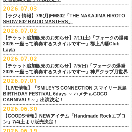
ご連絡いただきますようお願い致します。
＜振替日程＞
2026.07.03
◎チャリティーグッズ「思いのチャーム」（*リフレクターチャーム）
ご来場くださる皆様はどうぞお気をつけて会場までいらしてください。
【ラジオ情報】7/6(月)FM802「THE NAKAJIMA HIROTO
■2026年12月18日（金） 鶴 5周⽬の47都道府県ツアー「鶴フェスへの
価格：各600円（税込）
11月1日、2日に@Zepp DiverCity Tokyoで開催されるSHELTER35周年を
SHOW 802 RADIO MASTERS」
道」福島県公演
カラー：白、緑、赤オレンジ
締めくくるファイナル2DAYSイベント「SHELTER 35th Anniversary
フラワーカンパニーズ メンバー、スタッフ一同
2026.07.02
開場18:30 開演19:00
Finale ” ZeppがSHELTERになります ” 」のDAY2にフラワーカンパニーズ
■7月6日(月)14:00〜17:51 FM802「THE NAKAJIMA HIROTO SHOW 802
会場：福島県・OUTLINE 出演：鶴 / フラワーカンパニーズ
【チケット追加販売のお知らせ】7/11(土)「フォークの爆発
の出演が決定！
RADIO MASTERS」
9/19(土)開催「いしがきMUSIC FESTIVAL2026」に出演決定！
※開場開演時間が変更になります。ご注意ください。
2026 〜座って演奏するスタイルです〜」郡上八幡Club
SHELTER35周年を締めくくるファイナルをサバシスターと一緒にお祝い
＊鈴木圭介、グレートマエカワ 生出演(17:00台出演予定）
今年はマチナカステージにてアコースティックライブの出演となりま
詳細：
https://afrock.jp/live/
21483/
Layla
させていただきます！
https://funky802.com/masters/
す。
2026.07.02
8/1(土)12:00よりチケット一般発売スタート！
◎「SHELTER 35th Anniversary Finale ” ZeppがSHELTERになります ”
【チケット追加販売のお知らせ】7/5(日)「フォークの爆発
お待ちしております！
ーーーーーーーーーーー
DAY2」
2026 〜座って演奏するスタイルです〜」神戸クラブ月世界
＊振替公演にご来場が難しい方へ以下払い戻しのご案内です。
日時：2026年11月2日(月)
2026.07.01
◎「いしがきMUSIC FESTIVAL2026」
会場：Zepp DiverCity Tokyo
日程：026年9月19日(土)
【LIVE情報】「SMILEY’S CONNECTION スマイリー原島
＜払い戻し期間＞
出演：サバシスター、フラワーカンパニーズ
BIRTHDAY FESTIVAL 6days ～ ハメチ a-GOGO
会場：岩手県盛岡市盛岡城跡公園を中心に開催
チケット料金：オールスタンディング：¥3,935、２Ｆ指定：¥3,935 ※
7月13日 10:00～7月27日 23:59
◎「Handmade Rockふきん」
CARNIVAL!!～」出演決定！
チケット発売日：8月1日(土)12:00
ドリンク代別 ※未就学児入場不可
価格：￥1,200(税込）
※TSURUKAI先行、
その他プレイガイドなどで4月19日福島公演のご購入
その他詳細：OFFICIAL SITE：
https://www.ishigaki-fes.jp/
2026.06.30
☆最速先行受付スタート！
カラー：レッド , ブルー
済チケット
をお持ちの方はそのまま使用可能となります。
2026年
9月2日〜6日に開催される
スマイリー
原島さんのイベント
https://eplus.jp/sf/detail/4579890001-P0030001P0030002?
【GOODS情報】NEWアイテム「Handmade Rockエプロ
素材：綿 100％
「SMILEY’S CONNECTION スマイリー原島 BIRTHDAY FESTIVAL
#いしがき2026
ン」7/4(土より販売決定！
P6=001&P1=0402&P59=1&block=true
サイズ：28 × 28 cm
6days ～ ハメチ a-GOGO CARNIVAL!!～」出演決定！
【チケットぴあにてご購入のお客様】
#いしがきミュージックフェスティバル
その他詳細：イベントオフィシャルサイト
https://shelter35th.com/
生地：8重ガーゼふきん
2026.06.19
フラワーカンパニーズは
＜
day
２下北沢
CLUB Que
編＞
9月3日(木)下北沢
払戻方法は、
チケットの受取方法や支払方法などにより異なります。