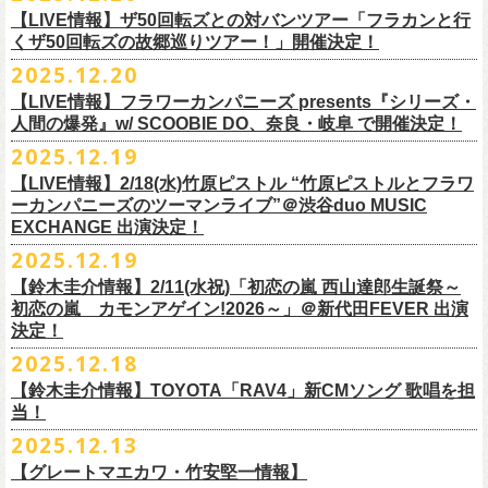
業 〜うたとギターとコーラスと〜」の２形態で開催いたします。
予約メールアドレス
会場：釜石市民ホール TETTO ホールA（〒026-0024 岩手県釜石市大町
贅沢なステージショウ！
【LIVE情報】ザ50回転ズとの対バンツアー「フラカンと行
okumasa.hrsm@gmail.com
1-1-9）
今年はどんな選曲＆ランキングになるのか！？
くザ50回転ズの故郷巡りツアー！」開催決定！
全国のライブハウスを主戦場とし”メンバーチェンジなし、
活動休止な
初の試み、そして初の会場を多く含む今ツアー、
どうぞお楽しみに！
出演：10-FEET / フラワーカンパニーズ / OA 田原 104 洋/SBE
どうぞお楽しみに！
◎「オクノマサヒコの DJ Dinners2026〜グレッグ・バレンタイン〜」
し”で全国各地でライブ・
ツアーを続けているフラカンが、結成36年
2025.12.20
友部正人さんと今度は九州へ！熊本で２マンライブ開催決定！
チケット料金：前売￥6,600（税込）
【日 程】2026年2月12日(木)
で”超・今が旬”
と自負し10年振りに挑んだ2度目の日本武道館ライブ。
＊オフィシャル先行実施！
＊【ザ・ベストテン】初代司会者、久米宏さんのご逝去の報に接し、心
【LIVE情報】フラワーカンパニーズ presents『シリーズ・
【時 間】OPEN 18:00 CLOSE 23:00 (L/O 22:00)
映像監督・番場秀一氏が当日の模様と前後に行ったインタビューを交
◎フラワーカンパニーズ presents 「シリーズ・人間の爆発 〜
友部
さん
と
◎「フォークの爆発2026 ミニマル巡業 〜うたとギターとコーラスと〜」
受付期間：1/24(土) 18:00〜2/1(日) 23:59
人間の爆発』w/ SCOOBIE DO、奈良・岐阜 で開催決定！
から哀悼の意を捧げます
※お店のキャパシティに限りがあるため、混雑状況によっては時間制の
え、今のフラカンをリアルに映し出した148分。
鹿児島ー熊本のハイエース旅〜」
＊ミニマル巡業とは『
新たな試みとして歌とアコースティックギター一
https://l-tike.com/kokokara/
昨年9月20日(土)に開催されたフラワーカンパニーズ 日本武道館公演『フ
2025.12.19
入れ替えとさせていただきます。
日時：2026年4月5日(日) 開場14:30 開演15:00
本とコーラスと小
物の楽器などで構成するライヴ』です
問い合わせ：G/i/P 問い合わせフォーム
http://www.gip-web.co.jp/t/info
◎フラカン＆ヨコロコ合同企画「俺たちのザ・ベストテン2026」大阪編
ラカンの日本武道館 Part2 〜超・今が旬〜』の模様を収録したLIVE Blu-
【LIVE情報】2/18(水)竹原ピストル “竹原ピストルとフラワ
何卒、ご了承ください。
この配信を記念し公開されている、2020年開催の横浜アリーナでの無観
会場：熊本Django
6/8(月)京都・紫明会館 18:30/19:00 問：SOLE CAFE
イベントオフィシャルサイト：
【昭和の歌番組を代表する『ザ・ベストテン』のトリビュートLIVE。
ray+CDの発売が決定！
ーカンパニーズのツーマンライブ”＠渋谷duo MUSIC
【会 場】押競満寿 〒151-0062 東京都渋谷区元代々木町25-5 1F
客配信ライブ、
2022年開催の日比谷野音ライブ、
そして年末恒例となっ
出演：フラワーカンパニーズ、
友部
正人
6/10(水)広島・東広島 西条公会堂 18:30/19:00 問：キャンディープロモ
https://www.mobstyles.tokyo/view/page/mob25th
数々の昭和歌謡のカヴァーだけの一夜】
EXCHANGE 出演決定！
【料金】2000円（1ドリンク付き）
ている京都のライブハウス磔磔でのセットリ
ストほぼ被りなし2DAYSの
チケット料金：5200円（税込/ドリンク代別/整理番号付）
ーション広島
日時：5/14(木) 開場18:30／開演19:00
全国のライブハウスを主戦場とし”メンバーチェンジなし、活動休止な
2025.12.19
2023年の映像と合わせて、どうぞお楽しみください。
一般チケット発売日：2026年2月11日(水祝)10:00
6/11(木)香川・高松燦庫(sanko) 18:30/19:00 問：燦庫-
会場：大阪・十三GABU
し”で全国各地でライブ・ツアーを続けているフラカンが、結成36年
プレイガイド：イープラス
【鈴木圭介情報】2/11(水祝)「初恋の嵐 西山達郎生誕祭～
SANKO-/TOONICE
出演：
で”超・今が旬”と自負し10年振りに挑んだ2度目の日本武道館ライブ。
初恋の嵐 カモンアゲイン!2026～」＠新代田FEVER 出演
問い合わせ：熊本Django
6/13(土)三重・鳥羽水族館 18:15/18:45 問：ネクストロード
真城めぐみ(Vo)
映像監督・番場秀一氏が当日の模様と前後に行ったインタビューを交
決定！
＊U-NEXT独占ライブ配信詳細
チケット料金：4,800円（税込/整理番号付/ドリンク代別）
うつみようこ(Vo)
え、今のフラカンをリアルに映し出した148分の映像、またライブ音源と
◎フラワーカンパニーズ「フラカンの日本武道館 Part2 〜超・今が
＊一般チケット発売日が当初のご案内より変更となりました
2025.12.18
※6/13＠鳥羽はドリンク代なし
鈴木圭介(Vo)
しても楽しめるのに加え、新保勇樹、CHIYORI、2人の気鋭カメラマンが
旬〜」
※高校生以下は当日¥2,000キャッシュバック（
当日年齢を証明できるも
ミスター小西(Vo)
当日あらゆる角度から切り取った写真を贅沢にまとめた72ページのフォ
【鈴木圭介情報】TOYOTA「RAV4」新CMソング 歌唱を担
配信日：2025年12月30日(火)正午
の（学生証、保険証など）
のご提示が必要となります）
ザ50回転ズとの対バンツアーが決定！
当！
奥野真哉(Key)
トブックも同梱したスペシャルパッケージ仕様で販売致します。
視聴料：U-NEXT月額会員視聴無料配信URL：
https:
一般チケット発売日：3月8日(日)
「フラカンと行くザ50回転ズの故郷巡りツアー！」と題し、ザ50回転ズ
中森泰弘(G)
2025.12.13
//t.unext.jp/r/flowercompanyz
TOYOTA「RAV4」の新CMソングの歌唱を鈴木圭介が担当
！
のメンバーの故郷、堺、出雲、徳島を２バンドで巡ります！
竹安堅一(G)
フラカンのweb shop「ニワトリ堂」、そして1/31(土)札幌公演よりフラカ
【グレートマエカワ・竹安堅一情報】
2025年12月17日発売とともに新作CMが公開され
ました。
◎「フォークの爆発2026 〜座って演奏するスタイルです〜」
4月4日(土) ,5日(日)に開催される「WALK INN FES! 2026 IN 桜島」にフ
グレートマエカワ(B)
ンのライブ会場にて販売がスタート！