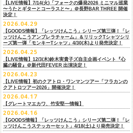
順をご確認の上、
サイズ：本体／約W310mm ×H340mm（持ち手含む500mm）
払戻し期限内にお手続きをお願いいたします。
ードミュージック
【LIVE情報】7/14(火)「フォークの爆発2026 ミニマル巡業
このトークシリーズでは、E.L.L.にこれまで関わってきたミュージシャ
vol.1
https://l-tike.com/guide/a_
持ち手／約W50mm × H160mm
cashpost.html
〜うたとギターとコーラスと〜」＠長野BAR THREE 開催
11/28(土) 宮崎LAZARUS 開場16:30/開演17:00 問い合わせ：LAZARUS
ン、関係者、そして当時はファンだった人々とともに、まもなく50年を
家主のツアー「YANUSHI LIVE TOUR 2026」にフラワーカンパニーズの
開催日時：2026年8月31日（月）開場19:00 開演19:30
決定！
※電子チケットの仕様上、
折りたたみマチ／約160mm
購入チケットを一部のみ払戻しすることはで
11/29(日) 鹿児島SR HALL 開場15:30/開演16:00 問い合わせ：SR HALL
迎えるライブハウスの、ツワモノたちの記憶を語っていきます。配信や
出演が決定！
◎「Handmade Rockエプロン」価格：￥5,500(税込）
会場：ell.SIZE （名古屋市中区大須2-10-43）
きません。
容量：約12L
12/5(土) 足利ライブハウス大使館 開場16:30/開演17:00 問い合わせ：
2026.04.29
インタビューでは語れない、ここだけの話もたくさん披露予定。
8/9(日)東京・SHIBUYA CLUB QUATTRO に出演させていただきます。
カラー：ダークインディゴ, キャメル
出演：鈴木圭介、グレートマエカワ、平野茂平 （Electric Lady Land会
（注 1）
※ ハンドル部分のゴムで止めて小さく携帯できます
金融庁管轄の資金移動者である株式会社ＤＧフィナンシャルテク
ネクストロード
【GOODS情報】「レッツけんこう」シリーズ第三弾！「レ
チケット完売となっておりました7/19(日)開催「フォークの爆発2026 〜
素材 ：
長） ゲスト：中村達也
ノ
ロジー(資金移動業者登録 番号：関東財務局長第 00094 号)の
12/6(日) 松本ALECX 開場15:30/開演16:000 問い合わせ：FOB新潟
7/10(金)開催のvol.0ではElectric Lady Land創始者であり現会長の平野茂
ッツけんこうアンブレラチャーム」＆リリックTシャツシリ
◎「YANUSHI LIVE TOUR 2026」 -東京公演-
座って演奏するスタイルです〜」東京・有楽町I’M A SHOW 公演につきま
（ダークインディゴ）綿 90％ , レーヨン 10％ デニム
チケット料金：全席指定¥3,500（税込） *未就学児童入場不可
「CASHPOST」が提供しているサービスです。
ーーーーー
12/11(金) 京都磔磔 〜年末恒例磔磔2デイズ〜 開場18:30/開演19:00
ーズ第一弾「モンキーTシャツ」4/30(木)より発売決定！
平氏をゲストに迎え、フラワーカンパニーズ メンバー4人とともにお届け
日時：2026/8/9(日) OPEN 17:00 / START 18:00
して、若干枚数＜立ち見指定＞での追加販売を行うことが決定しまし
（キャメル）綿 100％ キャンバス
チケット発売日：7月11日(土)10:00
購入されたマイページより払戻しさせていただきます。
問い合わせ：清水音泉
します。
2026.04.25
会場：SHIBUYA CLUB QUATTRO
8月29日(土)、30日(日)＠ゼビオアリーナ仙台 で開催されるスピッツ主催
た。
サイズ：フリー（着丈 92cm , 横幅 70cm , ショルダーテープ長 160cm）
プレイガイド：チケットぴあ
https://t.pia.jp/
PKコード：332-844
「レッツけんこう」シリーズ第三弾！アンブレラチャームの発売が決
マイページ：
https://l-tike.com/
mypage/
12/12(土) 京都磔磔 〜年末恒例磔磔2デイズ〜 開場16:30/開演17:00
今後のゲスト発表と合わせて、どうぞお楽しみに！
出演：家主 GUEST：フラワーカンパニーズ
「ロックのほそ道2026 〜15th Anniversary Special〜」にフラワーカンパ
※ フロントポケットにペン差し付き
お問い合わせ：ell.SIZE 052-211-3997
【LIVE情報】12/3(木)鈴木実貴子ズ自主企画イベント『心
定！
※本手続き中の操作、ご登録内容はしっかりとご確認のうえ、
お手続き
問い合わせ：清水音泉
チケット前売料金：一般 4,500円 / 学生 3,500円(共にドリンク代別)
ニーズの出演が決定！
◎「フォークの爆発2026 〜座って演奏するスタイルです〜」
臓の騒音』＠新代田FEVER 出演決定！
Electric Lady Landホームページ ＞
https://www.ell.co.jp/
アルミ蒸着袋入り、ランダムでご購入いただく”どれになるかお楽しみス
ください。
12/19(土) 盛岡岩手県公会堂21号室 〜ツアー最終日はフォークの爆
◎ツワモノたちの記憶〜E.L.L50周年プロジェクト・スペシャルトーク〜
※学生は公演当日に学生証の提示が必要となります
フラワーカンパニーズの出演日は8月29日(土)になります。
7/19(日)東京・有楽町I’M A SHOW 15:15/16:00
※本イベントはトークイベントです。当日はライブパフォーマンスはご
2026.04.23
タイル”での販売となります。
またお手続き時のお客様の不備に伴う対応は一切できかねますため
、ご
発〜 *アコースティックライヴ 開場16:30/開演17:00 問い合わせ：ノ
vol.0
※中学生以下無料
追加チケット＞立ち見指定 ￥5,500（税込/ドリンク代別）
ざいません。
了承ください。
ースロードミュージック
【LIVE情報】初のクアトロ・ワンマンツアー「フラカンの
開催日時：2026年7月10日（金）開場18:30 開演19:00
プレイガイド：チケット(イープラス)：
5月15日(金)18:00より、チケット先行受付もスタート！（〜5月24日
発売日：5月30日(土)10:00〜
さらに、フラカンの楽曲（歌詞）をデザインしたリリックTシャツシリー
※メール受信に際して、
事前に下記2つのドメインを受信できるように設
チケット料金：前売￥5,200(税込/ドリンク代別途要) / *12/19盛岡公演の
クアトロツアー2026」開催決定！
会場：ell.SIZE （名古屋市中区大須2-10-43）
一般チケット発売日：2026/5/30(土) 10:00 URL：
(日)23:59まで）
問：ネクストロード 03-5114-7444（平日14～18時）
https://nextroad-
モノブライトの対バンツアーにフラワーカンパニーズの出演が決定！
ズが新たに登場！
定しておいてくだ
さい。
み 前売￥5,500(税込/指定席/ドリンク代別途要)
2026.04.17
出演：フラワーカンパニーズ ゲスト：平野茂平 （Electric Lady Land会
https://eplus.jp/yanushi/
「ロックのほそ道」15周年、みんなで盛大にお祝いしましょう！
p.com/contact/
10/16(金)恵⽐寿LIQUIDROOM 公演に出演させていただきます。
第一弾は1998年リリースのアルバム『マンモスフラワー』収録「モンキ
メールが届かない場合等も、
必ず期間内にご自身で設定をご確認くださ
＊全公演共通＞高校生以下は当日¥2,000キャッシュバック（
当日年齢を
長）
問い合わせ：HOT STUFF PROMOTION 050-5211-6077
https://www.red-
【グレートマエカワ、竹安堅一情報】
ー」の歌詞をデザインした「モンキーTシャツ」！
い。
証明できるもの（学生証、保険証など）
のご提示が必要となります）
チケット料金：全席指定¥3,500（税込） *未就学児童入場不可
hot.ne.jp/
☆オフィシャル先行☆
一般発売に先がけ、5/22(金)よりオフィシャル先行受付がスタート！
2026.04.16
≪受信可能ドメイン≫
l-tike.com
/
ent.
lawson.co.jp
一般チケット発売日：8月29日(土)
うつみようこ＆Yokoloco Band LIVE情報
チケット発売日：5月30日(土)10:00
5月15日(金)18:00 〜 5月24日(日)23:59
どうぞお見逃しなく！
4/30(木)恵比寿リキッドルーム公演より販売開始いたします！
＜お問合せ＞ローソンチケットインフォメーション
https:
//l-
【GOODS情報】「レッツけんこう」シリーズ第二弾！「レ
[オクノシンヤ(key)クハラカズユキ(ds)グレートマエカワ(b)竹安堅一(g)う
プレイガイド：チケットぴあ
https://t.pia.jp/
https://w.pia.jp/s/hosomichi26ofs/
tike.com/contact/
ッツけんこうステッカーセット」4/18(土)より発売決定！
つみようこ (vo.g)]
お問い合わせ：ell.SIZE 052-211-3997
＊本公演のチケットはチケット不正転売禁止法の対象となる「特定興行
◎「monobright TAIBAN Series 2026 〜SECOND PRIMAL〜」