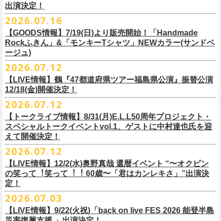
出演決定！
す
フィシャルサイトにて改めてご報告致します。
2026.07.16
今週末8/1(土)、2(日)門司BRICK HALLにて予定しております「フォーク
皆さまのご安全と心身のご健康、被災地の一日も早い復旧・復興を心よ
【GOODS情報】7/19(日)より販売開始！「Handmade
の爆発2026 〜座って演奏するスタイルです〜」公演に関しまして、
Rockふきん」&「モンキーTシャツ」NEWカラー(サンドベ
りお祈り申し上げます。
本日現在開催させていただく予定です。
ージュ)
2026.07.12
7/19(日)「フォークの爆発2026 〜座って演奏するスタイルです〜」＠有
まだ九州地方では余震が続き、交通機関が麻痺している状況を鑑み、
【LIVE情報】鶴『47都道府県ツアー福島県公演』振替公演
楽町I’M A SHOW 公演より、またまたNEWグッズが登場！
もしチケットをお持ちの方で今回の公演へのご来場が難しい方につきま
12/18(金)開催決定！
エプロンからスタートした新たな企画「Handmade Rock」シリーズ第二
して、
2026.07.12
弾、「Handmade Rockふきん」の販売が決定！
そのまま未使用のチケットをお持ちいただけましたら、
延期となっておりました鶴『47都道府県ツアー福島県公演』の振替公演
そして、絶賛販売中の「モンキーTシャツ」にサンドベージュのボディに
【トークライブ情報】8/31(月)E.L.L50周年プロジェクト・
1年間（2027年8月まで）九州地方で今後発表されるワンマンツアー、ラ
が決定しました。
グリーンのプリントが夏らしいNEWカラーが追加！
スペシャルトークイベントvol.1、ゲストに中村達也氏を迎
イブで有効とさせていただきます。
合わせて、
振替公演にご来場が難しい方へ、
払い戻しのご案内もござい
ぜひチェックしてくださいね！
えて開催決定！
手続きなどは特にありませんが、入場整理番号のみ無効となりますこと
ますので、以下ご確認をお願い致します。
2026.07.12
（入場順最後のご案内となりますこと）、
何卒ご了承いただけますと幸いです。
＜延期日程＞
【LIVE情報】12/2(水)奥野真哉 還暦イベント “〜オクピン
■2026年4月19日（日） 鶴 5周⽬の47都道府県ツアー「鶴フェスへの道」
の笑って︕笑って︕︕ 60歳〜「君はカンレキさ」”出演決
また払い戻しのご希望の方は、大変お手数ですが、来月8月末までに、
定！
福島県公演
・ファンクラブ優先でご購入の方は ヤングフラワーズ
開場15:30 開演16:00
2026.07.03
flocommail@youngflowers.jp まで
↓
【LIVE情報】9/22(火祝)「back on live FES 2026 能登半島
・プレイガイドでご購入の方は flowerotegami@gmail.com まで
災害復興支援 」出演決定！