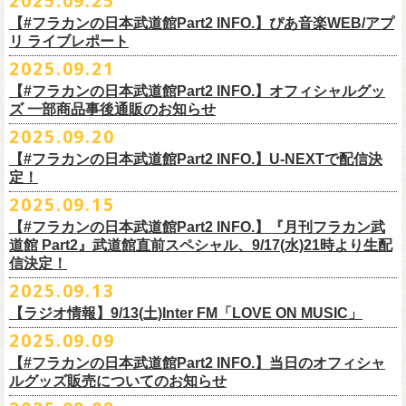
2025.09.25
◎ フラワーカンパニーズ「神さまツアー」～年末恒例磔磔2デイズ～ 1
ー「フラカンのチョイナチョイナ’25/’26」の2026年1月〜３月公演分
のスペシャルセッション企画「
FM802＆怒髪天 presents レディクレ歌合
■9月27日(土)公開 音楽ナタリー
◆音楽◆
（当日年齢を証明できるもの（学生証、
保険証等）のご提示が必要）
＊発送方法：宅急便
日目 2023.12.13 京都磔磔
（2/21＠大分公演を除く）
の一般チケットが10月18日(土)より発売スター
【#フラカンの日本武道館Part2 INFO.】ぴあ音楽WEB/アプ
戦」を開催。
＊9/20(土)「フラカンの日本武道館 Part2 〜超・今が旬〜」ライブレポー
矢井田瞳
前売りチケットなど本公演の詳細は、『音楽と人』のWebサイト
チケット発売日：11月15日(土)
リ ライブレポート
◎ フラワーカンパニーズ「神さまツアー」～年末恒例磔磔2デイズ～ 2
ト！
このスペシャルステージに、グレートマエカワがサポートメンバーとし
ト掲載
ホフディランカルテット
（
https://ongakutohito.com/
）にて、10月下旬ごろにお知らせされます。
問い合わせ：LIVE HOUSE FEVER TEL：03-6304-7899
☆ニワトリ堂 ＞
https://flowercompanyzinc.stores.jp/
日目 2023.12.14 京都磔磔
これにて全公演分のチケットが発売となります。
て参加することが決定しました！
2025.09.21
インナージャーニー
http://www.fever-popo.com/
■9月25日(木)公開 ぴあ音楽WEB/アプリ
9/20(土)開催の日本武道館公演を経て、さらに勢いを増してまわるフラカ
｢フラワーカンパニーズ、10年ぶり2度目の日本武道館ワンマンで示した
ポニーテールリボンズ
【#フラカンの日本武道館Part2 INFO.】オフィシャルグッ
どうぞお楽しみに！
＊9/20(土)「フラカンの日本武道館 Part2 〜超・今が旬〜」ライブレポー
■U-NEXT問い合わせ：
https://help.
unext.jp/info-video/detail/
info403b
ンの全国ツアー、
どうぞお楽しみに！
◎「FM802 ROCK FESTIVAL RADIO CRAZY 2025」
転がり続ける“バンドの未来”｣
仮面女子
ズ 一部商品事後通販のお知らせ
＊ファンクラブ優先チケット販売のご案内はファンクラブよりご登録ア
ト掲載
日程：2025年12月29日(月)
https://natalie.mu/music/news/641285
ex.KNU
◎音楽と人＆僕たちプロ野球大好きミュージシャンpresents「神田ナイト
2025.09.20
ドレスにメールでご案内しております
＊大分公演の身、諸事情により10/25(土）からの発売に変更になりました
会場：インテックス大阪
カーニバル」〜樋口豊59th BIRTHDAY LIVE〜
「今のフラカン」の圧倒的な底力 2度目の日本武道館、最高のお祭り騒
【#フラカンの日本武道館Part2 INFO.】U-NEXTで配信決
＊「
FM802＆怒髪天 presents レディクレ歌合戦」
◆お笑いステージ◆
◎「みんなの祭り X’mas SPECIAL」
日時：:2026年1月22日（木）開場/開演: 18:00/19:00（予定）
ぎ【ライブレポート】
定！
◎フラワーカンパニーズ ワンマンツアー「フラカンのチョイナチョイ
[出演]怒髪天 and more!!!!
レイザーラモン
日時：2025年12月23日(火) 開場 17:15 開演 18:00
会場：KANDA SQUARE HALL
https://lp.p.pia.jp/article/news/438272/index.html
2025.09.15
ナ’25/’26」
[Support Member]
ジョイマン
会場：名古屋DIAMOND HALL
出演：樋口豊スペシャルセッション（メンバー：樋口豊、イノウエアツ
2025年
Ba:グレートマエカワ（フラワーカンパニーズ）
【#フラカンの日本武道館Part2 INFO.】『月刊フラカン武
囲碁将棋
出演：
シ、ウエノコウジ、グレートマエカワ、MOBY and more…）
10月25日(土) 熊本Django 16:30/17:00
Key:奥野真哉(ソウル・フラワー・ユニオン)
道館 Part2』武道館直前スペシャル、9/17(水)21時より生配
nobodyKnows＋
フラワーカンパニーズ
10月26日(日) 長崎ホンダ楽器 15:30/16:00
※タイムテーブル、他出演者（ゲストボーカル）など詳細は後日発表と
信決定！
2月8日（日）
中村耕一 (ex. JAYWALK）
POLYSICS
11月3日(月・祝) 渋谷duo MUSIC EXCHANGE 15:15/16:00
なります
2025.09.13
◆音楽◆
OSAKA ROOTS
主催・企画／（株）音楽と人
11月8日(土) 徳島club GRINDHOUSE 16:30/17:00
フラワーカンパニーズ
ET-KING
制作／com agent
【ラジオ情報】9/13(土)Inter FM「LOVE ON MUSIC」
11月9日(日) 米子AZTiC laughs 15:30/16:00
DJやついいちろう
Secret Artist：*後日発表
問い合わせ／SOGO TOKYO 03-3405-9999
2025.09.09
11月15日(土) 福井CHOP 16:30/17:00
■9月13日(土)19:00〜20:00 Inter FM「LOVE ON MUSIC」
Name the Night
Guest Artist : 鈴木圭介 (フラワーカンパニーズ)
11月16日(日) 神戸VARIT. 15:30/16:00
【#フラカンの日本武道館Part2 INFO.】当日のオフィシャ
＊鈴木圭介、グレートマエカワ生出演
ハモニカクリームズ
MC ：矢野きよ実
11月29日(土) 名古屋E.L.L 16:30/17:00
ルグッズ販売についてのお知らせ
https://www.interfm.co.jp/loveonmusic/
雅轟太鼓
料金：全席指定 ／ 前売 ￥6,500‐ 当日 ￥7,000‐ 入場時ドリンク代￥600-
11月30日(日) 静岡サナッシュ 15:30/16:00