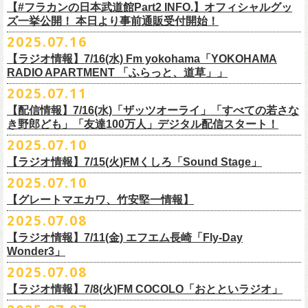
フラワーカンパニーズ
＊
全編視聴をご希望のかたはプレミアム会員にご登録（月額790円）をお
【#フラカンの日本武道館Part2 INFO.】オフィシャルグッ
1月27日(火) 四日市CLUB CHAOS 18:30/19:00
ゲスト：Novel Core
9 友達100万人
8月20日(水)21:00よりプレミア配信されます。
Conton Candy
願い致しま
す。
ズ一挙公開！ 本日より事前通販受付開始！
1月31日(土) 札幌近松 16:30/17:00
https://www.youtube.com/watch?
v=I8Zw-h9Anxg
10 ミント
TOSHI-LOW
＊タイムシフト視聴期間：2025年9月7日まで
2月4日(水) 下北沢シェルター 18:30/19:00
2025.07.16
11 ハイエース
開催を約１ヶ月後に控えたフラカンの日本武道館公演のチケットは
絶賛
ヒグチアイ
本番組はプレミアム会員の方ならタイムシフト視聴期間中に何度で
も、
2月14日(土) 大阪バナナホール 16:30/17:00
■vol.8
12 深夜高速
発売中！
【ラジオ情報】7/16(水) Fm yokohama「YOKOHAMA
MC：加藤真樹子（#FM802）
放送終了後に視聴することができます。 一般会員の方の場合は事前予約
2月15日(日) 岡山ペパーランド 15:30/16:00
ゲスト：四星球
mc
RADIO APARTMENT 「ふらっと、道草」」
合わせてお見逃しなく！
チケット発売スタート！
をする事で期間内にタイムシフト視
聴が可能ですが、リアルタイム視聴
2月21日(土) 別府Copper Raven 16:30/17:00
https://www.youtube.com/watch?
v=kVfyzG-tjOs
13 履歴書
2025.07.11
▼詳細はこちら
の際と同様、
全編の視聴にはプレミアム会員への加入が必要になりま
■7/16(水)22:00
～
23:30 Fm yokohama「YOKOHAMA RADIO
2月22日(日) 福岡CB 15:30/16:00
14 感情七号線
https://funky802.com/site/pickup_detail/7941
【配信情報】7/16(水)「ザッツオーライ」「すべての若さな
す。
APARTMENT
「ふらっと、道草」」
2月24日(火) 豊橋Club KNOT 18:30/19:00
15 星のブルペン
＜番組情報＞
き野郎ども」「友達100万人」デジタル配信スタート！
DJ:NakamuraEmi
2月28日(土) 新潟GOLDEN PIGGS BLACK 16:30/17:00
16 日々のあぶく
『月刊フラカン武道館 Part2』
ーーーーーーーーーーーーーーーーーーーーーーーーーーー
2025.07.10
https://www.fmyokohama.co.jp/
program/yra_furatto_michikusa
3月1日(日) 金沢AZ 15:30/16:00
17 虹の雨あがり
■vol.8
「HESOKURI」に収録「ザッツオーライ」「すべての若さなき野郎ど
◎「横浜ストーリー 〜武道館前の一撃〜」
＊鈴木圭介、グレートマエカワ コメントOA
3月7日(土) HEAVEN’S ROCKさいたま新都心 16:30/17:00
mc
【ラジオ情報】7/15(火)FMくしろ「Sound Stage」
7/23(水)よりSpotifyでフラワーカンパニーズのプレイリスト企画がスター
ゲスト：四星球
も」「友達100万人」が、7/16(水)より各音楽サービスにてデジタル配信
日時：8月24日(日)Open 15:30 / Start 16:00
3月14日(土) 仙台darwin 16:30/17:00
18 行ってきまーす
ト！
8月20日(水)21:00〜配信
スタート！
2025.07.10
会場：神奈川・F.A.D YOKOHAMA
■7月15日(金) 19:00〜 FMくしろ「Sound Stage」
19 ラッコ！ラッコ！ラッコ
本番URL：
同日リリースの新曲「ただいま実演中 / ピュアな匂いがチョイナチョイ
https://www.youtube.com/
watch?v=kVfyzG-tjOs
【グレートマエカワ、竹安堅一情報】
会場チケット：完売
＊鈴木圭介、グレートマエカワ コメントOA！
チケット料金：¥5,200(税込/整理番号付/
ドリンク代別途要)
20 人は人
①特設サイト
https://flowercompanyz.mixlist.app/
にて10曲をセレクトし
ナ」と合わせて、プリアドプリセーブが可能です。
※再放送：7月18日(金)15:00〜
2025.07.08
※全公演、高校生以下は当日¥2,000 キャッシュバック(当日年齢を証明で
21 最後にゃなんとかなるだろう
てプレイリストを作成
＊アーカイブ配信中！
ぜひお楽しみください！
きるもの(学生証、
保険証など)のご提示が必要となります)
富山MAIRO 25周年記念ライブにフラワーカンパニーズの出演が決定！
22 白眼充血絶叫楽団
【ラジオ情報】7/11(金) エフエム長崎「Fly-Day
②
#フラカンプレイリスト
をつけてXでシェア
■vol.0 番組スタート直前スペシャル
一般チケット発売日：
Wonder3」
③この
#フラカン
キャンペーンポストをリポストしてください
ゲスト：スキマスイッチ
◎7/16(水)デジタルリリース
10/25〜12/22公演＞8月30日(土)
◎「FUNKIST & RED JETS & MAIRO 25th Anniversary LIVE」
encore
2025.07.08
https://www.youtube.com/watch?
＊「ただいま実演中 / ピュアな匂いがチョイナチョイナ」
v=BR4CmNuGCLg&t=28
■7月11日(金) 14:00〜18:45 エフエム長崎「Fly-Day Wonder3」
1/17〜3/14公演＞10月18日(土)
日程：2025年10月5日(日) OPEN 16:00 START 16:25
EN1 涙よりはやく走れ
上記①②③を行って、キャンペーンへの応募が完了。
https://SPACESHOWERFUGA.lnk.
to/tadaima_pure
【ラジオ情報】7/8(火)FM COCOLO「おとといラジオ」
＊鈴木圭介、グレートマエカワ コメントOA！
会場：富山MAIRO
EN2 はぐれ者讃歌
抽選で、合計6名様にスペシャルグッズを
プレゼントいたします！
■vol.1
https://www.fmnagasaki.co.jp/program/wonder3/