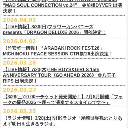
本日よりオフィシャル先行もスタート！どうぞお見逃しなく〜
本日4月23日(木)に結成37周年を迎えたフラワーカンパニーズ、自身初と
OPEN：19:00 / START：19:30
“MAD SOUL CONNECTION vo.24″」＠前橋DYVER 出演
整しております。 決定次第、改めて各バンドの公式サイトおよび公式
なるクラブクアトロ・ワンマンツアーの開催が決定！
決定！
前売：¥5,000 / 当日：¥5,500 ＋1DRINK(¥700)
SNS等にてご案内いたしますので、今しばらくお待ちください。
◎鈴木実貴子ズ自主企画イベント『心臓の騒音』
https://topbeatclub.com/schedule/?month=202607
2026.04.03
・お手持ちのチケット（紙・電子共に）は、詳細が発表されるまでその
日程：12月3日(木)
◎フラワーカンパニーズ 「フラカンのクアトロツアー2026」
まま大切に保管していただきますようお願い申し上げます。振替公演や
【LIVE情報】8/30(日)フラワーカンパニーズ
時間：開場 18:30 開演 19:00
10/10(土)渋谷クラブクアトロ OPEN 16:15 START 17:00 問：ネク
払い戻しの際に必要となります。
presents「DRAGON DELUXE 2026」開催決定！
会場 ：新代田FEVER
ストロード
2026.04.02
料金：4,500円（税込/ドリンク代別/整理番号有）
10/24(土)広島クラブクアトロ OPEN 16:15 START 17:00 問：キャ
改めて万全の体制で、鶴とともにライブをお届けできたらと思いますの
出演：鈴木実貴子ズ / フラワーカンパニーズ
ンディー・プロモーション
【竹安堅一情報】「ARABAKI ROCK FEST.26」
で、ご理解のほど、何卒宜しくお願い致します。
フラワーカンパニーズのベーシスト兼リーダー兼社長、グレートマエカ
一般チケット発売日：8月23(土)
MICHINOKU PEACE SESSION GTR祭’26出演決定！
10/25(日)梅田クラブクアトロ OPEN 15:15 START 16:00 問：清水
ワの57歳の誕生日を記念し、7年ぶりの奄美大島で、誕生日会&前夜祭開
問い合わせ：VINTAGE ROCK std. 03-5787-5350 （平日12:00～17:00）
音泉
2026.03.28
催決定!
https://vintage-rock.com/
11/1(日)名古屋クラブクアトロ OPEN 15:15 START 16:00 問：JAIL
お待たせしました！怒髪天との恒例”ジャンピング乾杯TOUR”、もちろん
【LIVE情報】7/23(木)THE BOYS&GIRLS 15th
HOUSE
今年も開催決定！
ANNIVERSARY TOUR《GO AHEAD 2026》 ＠八王子
◎「フォークの爆発2026 ミニマル巡業 ～うたとギターとコーラスと～
＜全公演共通＞
みんなで足腰鍛えて挑みます〜
【オフィシャルサイト先行】
RIPS 出演決定！
GMBD前夜祭」
チケット料金：前売￥5,700(税込/ドリンク代別途要)
◎「レッツけんこうアンブレラチャーム」（ランダム）
受付期間：04/25(土)20:00～04/30(木)23:
59
2026.03.27
※ミニマル巡業とは『新たな試みとして歌とアコースティックギター一
※高校生以下は当日¥2,000キャッシュバック（当日年齢を証明できるも
価格：￥500(税込)
本日よりHP先行も受付スタート！お見逃しなく！！
▼受付URL
本とコーラスと小物の楽器などで構成するライヴ』です
【3/28(土)10:00〜チケット発売開始！】7月8月開催「フォ
の（学生証、保険証など）のご提示が必要となります）
仕様：チャーム4種（けいくん、まーちゃん、けんちゃん、
こにし）/アル
https://eplus.jp/suzukimikiko-
1203-flowercompanyz/
日時：2026年9月26日(土) 開場17:00 開演18:00
◎「レッツけんこう
タオル
」
ークの爆発2026 〜座って演奏するスタイルです〜」
一般チケット発売日：8月8日(土)
ミ蒸着袋入り(*どれになるかお楽しみスタイル）
☆HP先行：
会場：奄美大島＠ LIVE BOX MA・YASCO
価格：￥1,800 (税込)
2026.03.25
素材 ： 白アクリル , シリコンリング , ステンレス製カニカン
受付期間：4/16(木)12:00〜4/26(日)23:59
出演：フラワーカンパニーズ
カラー：ホワイト
サイズ ： （本体）40×28mm 厚み3mm
受付URL：
https://eplus.jp/jpk-tour26/
【ラジオ情報】3/28(土) NHKラジオ「尾崎世界観のとりあ
サンボマスター夏の東北７か所を廻るツアー「ロックンロール デスティ
オープニングアクトあり：ずぶ濡れブラザーズ
◎「レッツけんこうアンブレラチャーム」（ランダム）
イエローver.
サイズ：82cm × 34cm
えず明日を生きるラジオ」
ネーション in とうほく 「from ふくしま for ふくしま」、7/25(土)石巻、
チケット料金：前売 ¥3,800（税込/全自由席/整理番号付/ドリンク代別途
価格：￥500(税込)
素材：綿100%