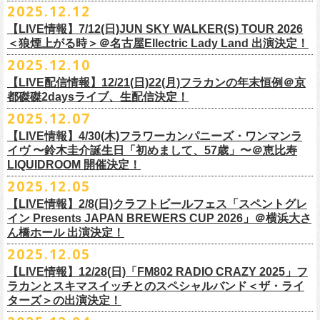
＊以下過去ライブ作品も配信中
ナレーションも担当しております。
2025.12.12
7/4(土)岡山・倉敷新渓園敬倹堂 16:30/17:00 問：キャンディープロモ
ラワーカンパニーズの出演が決定！
一般チケット発売は1月31日。
クハラカズユキ(Dr)
完全生産限定盤のため売り切れ次第販売終了。どうぞお早めに！
『Maximum Top Beat!!』
◎「フラカンの横浜アリーナ -リモートライヴ編- 〜生き続けてる事は最
ぜひチェックしてください！
ーション岡山
どうぞお見逃しなく！
【LIVE情報】7/12(日)JUN SKY WALKER(S) TOUR 2026
フラワーカンパニーズが不定期で行なっている２マンライブ企画「シリ
チケット料金：前売¥5,500(税込/ドリンク代別途要/整理番号付)
3rd Anniversary of Top Beat Club
大のメッセージ！〜」 2020.8.27 横浜アリーナ *無観客配信ライブ
7/5(日)兵庫・神戸クラブ月世界 15:30/16:00 問：清水音泉
＜狼煙上がる時＞＠名古屋Ellectric Lady Land 出演決定！
◎「WALK INN FES! 2026 IN 桜島」
ーズ・人間の爆発」、SCOOBIE Dを迎え、2026年5月に奈良と岐阜での
チケット発売日：2/11(水・祝)
商品詳細：
うつみようこ＆Yokoloco Band “ワンマン！”
◎「ゾロ目だョ全員集合!〜フラカン33年、野音99年〜」
2022.9.23 日比
7/11(土)岐阜・郡上八幡Club Layla 16:30/17:00 問：クラブレイラ
日付：4月4日(土) ,5日(日) ※日割り発表は後日となります
◎「フラカンと行くザ50回転ズの故郷巡りツアー！」
開催が決定！
問い合わせ：十三GABU
LIVE Blu-ray+CD『フラカンの日本武道館 Part2 ～超・今が旬～』
2025.12.10
【公演日】2026/2/5 (木)
3月26日(木)＠KT ZEPP YOKOHAMAで開催される「PON pre WALK
谷野外大音楽堂
7/19(日)東京・有楽町I’M A SHOW 15:15/16:00 問：ネクストロード
会場：南栄リース桜島広場(桜島多目的広場野外ステージ)
日時：2026年4月9日(木) 18:30 OPEN / 19:00 START
内容：Blu-ray+2CD+LIVE PHOTO BOOK(72p） *三方背BOX仕様
【会場】荻窪 TOP BEAT CLUB
THIS WAY〜12年目でも終わらない青春の歌〜」にフラワーカンパニーズ
【LIVE配信情報】12/21(日)22(月)フラカンの年末恒例＠京
◎ フラワーカンパニーズ「神さまツアー」～年末恒例磔磔2デイズ～ 1
8/1(土)福岡・門司BRICK HALL 16:30/17:00 問：ブリックホール
出演：
会場：大阪・堺ファンダンゴ
2025年もお互いに充実のライブを展開してきた両者によるガチンコ対バ
◎フラカン＆ヨコロコ合同企画「俺たちのザ・ベストテン2026」東京編
価格：¥11,000(税込)
【開場/開演】19:00 / 19:30
の出演が決定しました！
都磔磔2daysライブ、生配信決定！
日目 2023.12.13 京都磔磔
8/2(日)福岡・門司BRICK HALL 15:30/16:00 問：ブリックホール
ーゲストアーティスト
出演：フラワーカンパニーズ、ザ50回転ズ
ン、熱すぎるステージになること必至！
【昭和の歌番組を代表する『ザ・ベストテン』のトリビュートLIVE。
発売日：2026年1月30日
【出演】うつみようこ＆Yokoloco Band
本日よりチケット最速先行受付も開始！
2025.12.07
2026年4月18日(土)岩手県二戸市九戸城跡で開催される、結成10周年を迎
◎ フラワーカンパニーズ「神さまツアー」～年末恒例磔磔2デイズ～ 2
チケット料金：5,500円（税込/整理番号付/ドリンク代別）
HEY-SMITH / RHYMESTER / バックドロップシンデレラ / KALMA / 打首
チケット料金：前売り 5,000円(ドリンク代別途)
一般チケット発売は3月8日。
数々の昭和歌謡のカヴァーだけの一夜】
販売場所：フラワーカンパニーズweb shop「ニワトリ堂」
【前売】5,000円 (+1D）
お見逃しなく〜
えるSaToMansion主催のイベント【南部事変 2026】にフラワーカンパニ
日目 2023.12.14 京都磔磔
【LIVE情報】4/30(木)フラワーカンパニーズ・ワンマンラ
※7/4＠倉敷はドリンク代なし、7/19＠東京は全席指定
獄門同好会 / 友部正人 / bacho / THE BOYS&GIRLS
※整理番号あり
どうぞお見逃しなく！
日時：5/19(火)開場18:30／開演19:00
（https://flowercompanyzinc.stores.jp/）、フラワーカンパニーズ ライブ
【当日】5,500円 (+1D）
ーズの出演が決定しました！
イヴ 〜鈴木圭介誕生日「初めまして、57歳」〜＠恵比寿
※高校生以下は当日¥2,000キャッシュバック（
当日年齢を証明できるも
/ SOIL&”PIMP”SESSIONS / フラワーカンパニーズ / SIX LOUNGE / THE
※小学生以上有料、未就学児童入場不可
会場：東京・荻窪TOP BEAT CLUB
会場
【発売場所】イープラス／Peatix
◎「PON pre WALK THIS WAY〜12年目でも終わらない青春の歌〜」
LIQUIDROOM 開催決定！
■U-NEXT問い合わせ：
https://help.
unext.jp/info-video/detail/
info403b
の（学生証、保険証など）
のご提示が必要となります）
FOREVER YOUNG / ENTH / Hump Back / The Birthday (クハラカズユ
チケット発売：2026年1月31日(土)午前10時～
◎フラワーカンパニーズpresents『シリーズ・
人間の爆発』
出演：
※完全生産限定盤のため、生産分完売次第販売終了
【一般発売日】12/13 10:00〜
日時：2026年3月26日(木) 開場17:30 / 開演18:30
◎SaToMansion 10th anniversary festival【南部事変 2026】
2025.12.05
一般チケット発売日：3月28日(土)
キ, ヒライハルキ, フジイケンジ)
イープラス
https://eplus.jp/sf/detail/
4450790001-P0030001
日時：5月30日(土) 開場 16:30 / 開演 17:00
真城めぐみ(Vo)
【イープラス URL】
https://eplus.jp/sf/detail/4450650001-P0030001
会場：KT ZEPP YOKOHAMA
▼CM 概要
日時：2026年4月18日(土) 開城 10:00 / 閉城 17:30 予定
ー鹿児島アーティスト
会場：奈良NEVER LAND
うつみようこ(Vo)
【LIVE情報】2/8(日)クラフトビールフェス「スペントグレ
【Peatix URL】
https://peatix.com/event/4740570
出演：Hump Back/四星球/フラワーカンパニーズ … and more!!
TOYOTA RAV4「LOVE FOREVER」篇
会場：岩手県二戸市九戸城跡
https://www.city.ninohe.lg.jp/info/335
人性補欠 / Tonto / その日暮らし / 花想い / Noisy Laf / 椿井紗代 / Wiθ /
日時：2026年4月11日(土) 16:30 OPEN / 17:00 START
出演：フラワーカンパニーズ/SCOOBIE DO
鈴木圭介(Vo)
イン Presents JAPAN BREWERS CUP 2026」＠横浜大さ
【入場順】1.イープラス 2.Peatix
チケット料金：¥5,0OO(1F立ち見)¥6,0OO 1Drink別(2F指定席)
＊TOYOTA「RAV4」オフィシャルサイト：
https:/
/toyota.jp/rav4/
その他詳細：SaToMansion 公式サイト：
https://satomansion.com/
Poly lism / DJ Msize /ともそだちBAND / +オーディショングランプリ
ん橋ホール 出演決定！
会場：島根・出雲アポロ
チケット料金：前売り¥5.200(税込/D別/整理番号付)
ミスター小西(Vo)
2026年2月 「初恋の嵐 西山達郎生誕祭～初恋の嵐 カモンアゲイン!2026
【問】TOP BEAT CLUB 03-6913-5433 info@topbeatclub.com
※1Drink別
竹原ピストルさん（バンド編成）との対バンライブが決定！
ーー
出演：フラワーカンパニーズ、ザ50回転ズ
一般チケット発売日：2026年3月8日(日)
奥野真哉(Key)
～」開催ゲストボーカルとして、
2025.12.05
※入場制限:4歳以上チケット必要
■チケット先行発売
チケット料金：前売り 5,000円(ドリンク代別途)
問い合わせ：奈良NEVER LAND
http://nara-neverland.
com/pc/info.html
中森泰弘(G)
鈴木圭介に出演が決定！
※チケット整理番号付き
【LIVE情報】12/28(日)「FM802 RADIO CRAZY 2025」フ
◎竹原
ピストル“
竹原
ピストルとフラワーカンパニーズのツーマンライブ”
・イープラス 12/29 12:00~
※整理番号あり
竹安堅一(G)
＊チケット最速先行受付：2026年12月22日(月)20:00〜
ラカンとスキマスイッチとのスペシャルバンド＜ザ・ライ
日時：2026年2月18日（水）OPEN 18:15/START 19:00
・WALK INN STUDIO！099-296-9888
※小学生以上有料、未就学児童入場不可
日時：5月31日(日) 開場 15:30 / 開演 16:00
グレートマエカワ(B)
◎「初恋の嵐 西山達郎生誕祭～初恋の嵐 カモンアゲイン!2026～」
ターズ＞の出演決定！
https://eplus.jp/pon-walkthisway/
会場：渋谷duo MUSIC EXCHANGE
・CAPARVOプレガイド 099-227-0337
チケット発売：2026年1月31日(土)午前10時～
会場：岐阜柳ヶ瀬ANTS
クハラカズユキ(Dr)
日時：2026年2月11日（祝）17:00開場 / 17:30開演