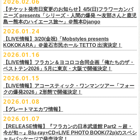
2026.02.06
（http://www.loft-prj.co.jp/PLUSONE/）
日時：5月4日(月祝)、5日(火祝) 開場10:00 / 開演11:00
日程：
2026
年
6
月
20
日（土）、
6
月
21
日（日） ※フラワーカンパニーズ
＊フラワーカンパニーズファンクラブ「ヤングフラワーズ」優先販売を
鶴「GO！GO！5周目の47都道府県ツアー」4/19(日)福島OUT LINE 公演
一般チケット発売日：2026年3月15日(日)10:00
チケット料金：4,800円（税込/整理番号付/ドリンク代別）
※１人１枚※未就学児入場不可/小学生以上チケット必要
ぎるステージになること必至！
開場／開演： 18:15／19:00
＊フラワーカンパニーズの出演は5月5日(火祝)のみ
の出演は6/20(土)のみ
【チケット発売日変更のお知らせ】4/5(日)フラワーカンパ
予定しています。次号会報誌にご案内を同
封します
にフラワーカンパニーズの出演が決定！
プレイガイド：
※高校生以下は当日¥2,000キャッシュバック（
当日年齢を証明できるも
一般チケット発売日：2026年6月6日(土)
◎「ホフディラン 春のベースまつり2026」
どうぞお見逃しなく〜
出演ミュージシャン： ※五十音順
会場：大阪・泉大津フェニックス
開場
ニーズ presents「シリーズ・人間の爆発 〜友部さんと鹿児
/
開演（両日）：
11:30
チケットぴあ
の（学生証、保険証など）
のご提示が必要となります）
＊ライブハウス会場限定店頭先行：4/4(土) 12:00〜19:00
日時：2026年5月20日(水) OPEN 18:30 / START 19:00
イノウエアツシ（ニューロティカ／横浜DeNAベイスターズ）、ウエノコ
島ー熊本のハイエース旅〜」＠熊本Django
その他詳細→
https://shimizuonsen.com/otodama/26/
会場
: Spotify O-EAST / Spotify O-WEST / Spotify O-nest 5F / Spotify O-
◎鶴「GO！GO！5周目の47都道府県ツアー」
イープラス
一般チケット発売日：3月28日(土)10:00
・クラブカウンターアクション宮古店頭
会場：新代田FEVER
ウジ（the HIATUS、Radio
nest 6F / Spotify O-Crest
2026.01.24
日時：2026年4月19日(日) 開場15:30 / 開演16:00
ローソンチケット
〒027-0083 岩手県宮古市大通２丁目６－１１
出演：ホフディラン
◎フラワーカンパニーズpresents『シリーズ・
人間の爆発』
Caroline／広島東洋カープ）、オカモト”MOBY”タクヤ (SCOOBIE DO ／
duo MUSIC EXCHANGE /
clubasia / LOFT9 shibuya / WOMBLIVE /
会場：福島OUT LINE
ネクストロード 03-5114-7444（平日14:00〜18:00）
プレイガイドなど詳細はライブページにてご確認くださ
【LIVE情報】3/20(金祝)「Mobstyles presents
6月から開催するフラワーカンパニーズのアコースティック企画の新たな
*
注意事項
ゲストベーシスト：ウエノコウジ（the HIATUS / Radio Caroline)、グレ
MLB解説者)、グレート
shibuya 7thFLOOR
出演：鶴、フラワーカンパニーズ
KOKOKARA」＠釜石市民ホール TETTO 出演決定！
い
https://flowercompanyz.com/live/
試みとなる歌とアコースティックギター一本とコーラスと小
物の楽器な
東北地方在住者のみの先着販売となります
ートマエカワ (フラワーカンパニーズ
) 、junko（打首獄門同好会）、and
・5月30日(土) 開場 16:30 / 開演 17:00
マエカワ（フラワーカンパニーズ／中日ドラゴンズ）、樋口豊
主催
:
やついいちろう
チケット料金：¥4800(税込/オールスタンディング/ドリンク代別途要)
どで構成するライヴ「フォークの爆発2026 ミニマル巡業 〜うたとギター
2026.01.16
１人１枚のみ購入可能
more,,,
会場：奈良NEVER LAND
（BUCK∞TICK／阪神タイガース）
他出演者、チケットなど詳細：以下よりご確認ください
一般チケット発売日：2月21日(土)
とコーラスと〜」の一般チケット発売が3/8(日)10:00よりスタート！
住所記載の身分証確認持参の上、
それぞれのライブハウス店頭にて販売
来場チケット：前売り：¥5,300+1drink 当日：¥5,800+1drink
出演：フラワーカンパニーズ/SCOOBIE DO
【LIVE情報】フラカン＆ヨコロコ合同企画「俺たちのザ・
司会：金光裕史（音楽と人編集部／阪神タイガース）
◎「モンキーTシャツ」
【YATSUI FESTIVAL! 2026 WEB INFORMATION】
問い合わせ：GIPお問合せフォーム→
https://www.gip-web.co.jp/t/info
します
配信チケット：前売り配信視聴券：¥3,000
ベストテン2026」5月に東京・大阪で開催決定！
チケット料金：前売り¥5.200(税込/D別/整理番号付)
6月から開催するフラワーカンパニーズのアコースティック企画の新たな
料金：前売￥4,000 ※税込／要1オーダー（500円以上）
価格：￥3,700(税込)
オフィシャルサイト：
https://yatsui-fes.com
◎「フォークの爆発2026 ミニマル巡業 〜うたとギターとコーラスと〜」
購入は現金のみとなります
当日・アーカイブ配信視聴券：¥3,500
一般チケット発売日：2026年3月8日(日)
試みとなる歌とアコースティックギター一本とコーラスと小
物の楽器な
チケット発売日：2月28日（土）11時〜
2026.01.15
ボディ：ビッグシルエット
オフィシャルX：
https://x.com/YATSUIFES
＊ミニマル巡業とは『
新たな試みとして歌とアコースティックギター一
転売は固く禁止とさせていただきます
＊お得な来場＆配信チケット：前売り：¥7,000+1drink
プレイガイド：
どで構成するライヴ「フォークの爆発2026 ミニマル巡業 〜うたとギター
※購入枚数制限あり／お一人様2枚まで
カラー：ホワイト、アシッドブルー
オフィシャルFacebook：
https://www.facebook.com/YATSUIFES
【LIVE情報】アコースティック・ワンマンツアー「フォー
本とコーラスと小
物の楽器などで構成するライヴ』です
公演当日も身分証を確認させて頂きます（U-22割も同様）
チケット発売：
イープラス
とコーラスと〜」に札幌公演の追加が決定！
※チケットの整理番号順での入場となります。
素材 ： 綿100％
オフィシャルInstagram ：
https://www.instagram.com/yatsuifes/
クの爆発2026」2形態で開催決定！
6/8(月)京都・紫明会館 18:30/19:00 問：SOLE CAFE
当日11:30〜整列開始いたします
ホフディランオフィシャルFC先行(抽選)：3/19(木)
12:00-3/22(日) 23:59
チケットぴあ
販売URL
サイズ：S / M / L / XL
2026.01.08
6/10(水)広島・東広島 西条公会堂 18:30/19:00 問：キャンディープロモ
近隣のご迷惑になるためそれ以前のお並びは禁止とさせていただき
ます
一般発売その他情報は
ローソンチケット Ｌコード：56253
◎「フォークの爆発2026 ミニマル巡業 〜うたとギターとコーラスと〜」
https://eplus.jp/sf/detail/4487570001-P0030001
＜製品サイズ＞
YATSUI FESTIVAL! 2026お問合せ：Spotify O-EAST：03-5458-4681
ーション広島
その他詳細：
https://www.gip-web.co.jp/schedule/detail/8491#13568
特設サイトにて→
https://hoff.jp/e/
bs26/
【グレートマエカワ情報】
問い合わせ：奈良NEVER LAND
http://nara-neverland.
com/pc/info.html
＊ミニマル巡業とは『
新たな試みとして歌とアコースティックギター一
※販売ページは、2月21日0時以降に表示されます。ご了承ください。
S ： 身丈66cm / 身幅55cm / 肩幅52cm / 袖丈21cm
6/11(木)香川・高松燦庫(sanko) 18:30/19:00 問：燦庫-
問い合わせ：
G.I.P.
https://www.gip-web.co.jp/t/info
本とコーラスと小
2026.01.07
物の楽器などで構成するライヴ』です
M ： 身丈70cm / 身幅58cm / 肩幅55cm / 袖丈23cm
◎STUDIO 841 PRESENTS LIVE 2026-1「前ベン」
SANKO-/TOONICE
・5月31日(日) 開場 15:30 / 開演 16:00
日時：6/28(日) 開場15:30/開演16:00
注意事項
L ： 身丈74cm / 身幅61cm / 肩幅58cm / 袖丈25cm
【RELEASE情報】『フラカンの日本武道館 Part2 ～超・
【公演日】2026/2/7 (土)
6/13(土)三重・鳥羽水族館 18:15/18:45 問：ネクストロード
ーーーーーーーーーーーーーー
4月5日(日) 友部正人さんとの２マンライブ＠熊本Djangoの一般発売日に
会場：岐阜柳ヶ瀬ANTS
会場：札幌musica hall cafe
※営利目的のチケットの転売は固くお断り致します。転売チケットは入
XL ： 身丈78cm / 身幅64cm / 肩幅61cm / 袖丈27cm
今が旬～』Blu-ray+CD+LIVE PHOTO BOOK(72p)のスペシ
【開場/開演】16:30/17:00
チケット料金：4,800円（税込/整理番号付/ドリンク代別）
＊【オフィシャルサイト先行】
つきまして、
出演：フラワーカンパニーズ/SCOOBIE DO
チケット料金：4,800円（税込/整理番号付/ドリンク代別）
場をお断りする場合もあり
ャルパッケージで発売決定！
※上記サイズはあくまでも目安の寸法です