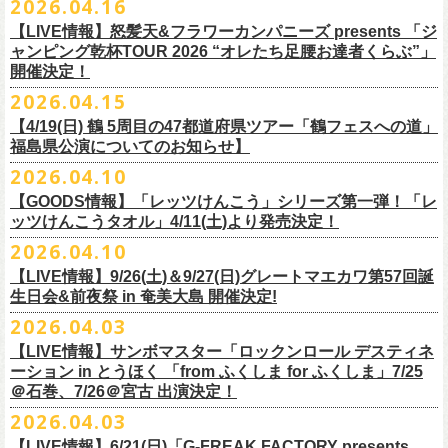
2026.04.16
Electric Lady Landホームページ ＞
https://www.ell.co.jp/
入場券」となります
「レッツけんこう」シリーズ第二弾！ステッカーセットの発売が決定！
日時：2026年10月16日(金) 開場18:00/開演19:00
・6月5日(金) ＠名古屋TOKUZO
※本イベントはトークイベントです。当日はライブパフォーマンスはご
【LIVE情報】怒髪天&フラワーカンパニーズ presents 「ジ
4/18(土)SaToMansion 10th anniversary festival【南部事変 2026】公演よ
会場：恵⽐寿LIQUIDROOM
*ワンマン
ざいません。
ャンピング乾杯TOUR 2026 “オレたち足腰お達者くらぶ”」
◎「ロックのほそ道2026 〜15th Anniversary Special〜」
り販売開始いたします！
出演：モノブライト / フラワーカンパニーズ
18:30open 19:30start
開催決定！
「フォークの爆発2026 ミニマル巡業 〜うたとギターとコーラスと〜」
日時：2026年8月29日(土) 16:00 / 17:00
チケット料金：前売5,500円(税込/ドリンク代別/整理番号付)
京都のアイドルグループ・きのホ。の主催企画「THE 京月観」7/7(火)＠
予約￥5,000 当日￥5,500
編、長野での開催が決定！
2026.04.15
会場：ゼビオアリーナ仙台
一般チケット発売日：7月11日(土)
京都磔磔にフラワーカンパニーズの出演が決定！
https://www.tokuzo.com/2026Jun/20260605
出演：阿部真央 / クリープハイプ / Spitz / フラワーカンパニーズ（五十
2020年開催した「フラカンの横浜アリーナ」から続く＜フラカンの横浜
問い合わせ：ディスクガレージ https://info.diskgarage.com
【4/19(日) 鶴 5周⽬の47都道府県ツアー「鶴フェスへの道」
◎「フォークの爆発2026 ミニマル巡業 〜うたとギターとコーラスと〜」
音順）
ストーリー＞シリーズ、
福島県公演についてのお知らせ】
本日5月13日20:00から、チケットの先行抽選予約の受付もスタート！
◎「着ぐるみラッコのマグカップ」
・6月5日(土) ＠名古屋TOKUZO
※ミニマル巡業とは『
新たな試みとして歌とアコースティックギター一
料金：アリーナスタンディング￥10,000(税込・ブロック指定・入場整理
今年も8月23日(日)F.A.D YOKOHAMAにて開催決定！
＊オフィシャル先行受付＊
どうぞお見逃しなく！！
価格：￥2,000(税込）
2026.04.10
*ゲストあり：EDDIE（the 原爆オナニーズ）森田裕(バレーボールズ)
本とコーラスと小
今週末に出演を予定しておりました
物の楽器などで構成するライヴ』です
番号付)、スタンド指定席：￥10,000(税込)、車椅子席：￥11,000(税込)
期間：2026年5⽉22⽇(⾦) 18:00〜2026年5⽉31⽇(⽇) 23:59
カラー：グリーン , ホワイト
【GOODS情報】「レッツけんこう」シリーズ第一弾！「レ
17:00open 18:00start
日時：7/14(火) 開場18 : 30/開演19 : 00
お問い合わせ：ノースロードミュージック TEL 022-256-1000（営業時
◎「横浜ストーリー2026」
受付URL：
https://l-tike.com/monobright/
◎きのホ。presents「THE 京月観」vol.4
素材 ： ポリプロピレン
ッツけんこうタオル」4/11(土)より発売決定！
予約￥5,000 当日￥5,500
会場：
■2026年4月19日（日） 鶴 5周⽬の47都道府県ツアー「鶴フェスへの道」
長野
BAR THREE
間 平日11:00〜16:00）
日時：8月23日(日)Open 15:30 / Start 16:00
日時：2026年7月7日(火) 18:00 OPEN/18:30 START
サイズ：直径 約82mm × 高さ 約92mm
https://www.tokuzo.com/2026Jun/20260606
2026.04.10
チケット料金：4,800円（税込/整理番号付/ドリンク代別） ※高校生以下
福島県公演
HP:
https://rocknohosomichi.com
会場：神奈川・F.A.D
YOKOHAMA
会場：京都磔磔
容量／約340ml
お待たせしました、「レッツけんこう」シリーズの発売が決定！
は当日¥2,000キャッシュバック（
会場：福島県・OUTLINE 出演：鶴 / フラワーカンパニーズ
当日年齢を証明できるもの（学生証、
Instagram:
https://www.instagram.com/hosomichiofrock/
チケット料金：前売￥5,200（税込/整理番号付/
ドリンク代別）
【LIVE情報】9/26(土)＆9/27(日)グレートマエカワ第57回誕
出演：フラワーカンパニーズ / きのホ。
本体重量／約92g
第一弾として、「レッツけんこうタオル」が完成！
・6月7日(日)「Rainbow Hill 2026」」＠大阪 服部緑地・野外音楽堂
保険証など）
のご提示が必要となります）
X:
https://x.com/hosomichiofrock
生日会&前夜祭 in 奄美大島 開催決定!
※高校生以下は当日￥2,000キャッシュバック （当日年齢を証明できるも
チケット料金：¥4,800 (ドリンク代別途)
耐熱温度：140℃
4/11(土)「フラカンと行くザ50回転ズの故郷巡りツアー！」＠出雲アポロ
*イベント出演
一般チケット発売日：5月23日(土)
につきまして、鶴のオフィシャルサイトでお知らせがありましたとお
の(学生証、保険証など)
のご提示が必要となります）
2026.04.03
＊チケット先行抽選受付： 5/13(水)20:00~ 5/26(M火)23:59
耐冷温度：-40℃
公演より販売開始いたします！
開場/開演11:00 – 終演18:30予定
問い合わせ：長野CLUB JUNK BOX
り、延期となりました。
一般発売日:6月27日(土)
https://w.pia.jp/t/kinopo-
thekyogetsukan/
※ やわらかい乳白色と独特の透け感のあるマグカップです。
【LIVE情報】サンボマスター「ロックンロール デスティネ
一般チケット前売5,000円/ 当日5,500円
ネクストロード 03-5114-7444 (平日14～18時)
ーション in とうほく 「from ふくしま for ふくしま」7/25
https://rainbowhill.jp/
＊鶴オフィシャルサイト：
https://afrock.jp/
ーーーーー
＠石巻、7/26＠宮古 出演決定！
鈴木実貴子ズ自主企画イベント『心臓の騒音』にフラワーカンパニーズ
2026.04.03
・7月2日(木)＠荻窪TOP BEAT CLUB
＜振替公演・チケットの払い戻しについて＞
の出演が決定！
*ワンマン
【LIVE情報】6/21(日)「G-FREAK FACTORY presents
・現在、振替日程、および各公演のチケット払い戻しに関する詳細を調