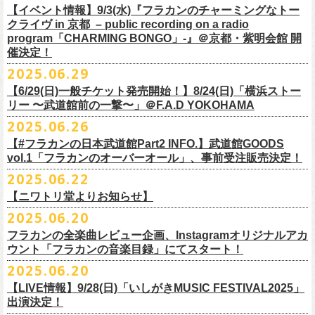
https://youtu.be/Z9wrtIqELqE
素材 ： 綿100％ キャンパス
【イベント情報】9/3(水)『フラカンのチャーミングなトー
■受付期間：7/16(水)17:00 ～ 8/24(日)22:59 ＊超早期ご注文特典ステッ
★応募期間
クライヴ in 京都 – public recording on a radio
サイズ：高さ40cm , 袋口幅48cm , 底幅33cm , 奥行(マチ)15cm , ハンド
カー付き：〜7/21(月祝)23:59 まで
2025年7月23日(水)〜2025年8月12日(火) 23:59まで
■vol.7
program「CHARMING BONGO」-』＠京都・紫明会館 開
ル長58cm , 内容量約15L
■発送予定：9月12日前後
※その他詳細はキャンペーン公式ページ記載の応募規約をご確認くださ
ゲスト：Novel Core
催決定！
＊その他詳細は上記通販ページをご確認ください
い
https://www.youtube.com/watch?
v=I8Zw-h9Anxg
2025.06.29
【6/29(日)一般チケット発売開始！】8/24(日)「横浜ストー
リー 〜武道館前の一撃〜」＠F.A.D YOKOHAMA
◎「CHICKEN SKIN RECORDS ガジェットポーチ」
2025.06.26
価格：2000円(税込)
カラー：ブラック、レッド
【#フラカンの日本武道館Part2 INFO.】武道館GOODS
vol.1「フラカンのオーバーオール」、事前受注販売決定！
サイズ：125×97×42ｍｍ
2025.06.22
【ニワトリ堂よりお知らせ】
2度目の日本武道館公演「フラカンの日本武道館 Part2 〜超・今が旬〜」
2025.06.20
の１ヶ月後より、
全国ワンマンツアーの開催が決定！
いつもフラワーカンパニーズのweb shop【ニワトリ堂】をご利用いただ
タイトルは「フラカンのチョイナチョイナ’25/’26」、
10/25(土)熊本
フラカンの全楽曲レビュー企画、Instagramオリジナルアカ
きありがとうございます。
Djangoを皮切りに、
来年2026年3/14(土)仙台darwinまで、
30箇所31公演を
ウント「フラカンの音楽目録」にてスタート！
回ります！
2025.06.20
この度、これまでのweb shop【ニワトリ堂】サイトでの販売を終了し、
10年ぶり2回目となる日本武道館公演『フラカンの日本武道館 Part2 〜
限定的にSTORESでオープンしてきました【ニワトリ堂 2nd STORE】を
【LIVE情報】9/28(日)「いしがきMUSIC FESTIVAL2025」
武道館公演を経てさらに勢いを増してまわるフラカンの全国ツアー、
ど
超・今が旬〜』を9月20日(土)
に開催するフラワーカンパニーズが、
今年1
7/11(金)に発売される絵本『歌詞の本棚 深夜高速』の発売記念イベント
本店【ニワトリ堂】として移行、運営させていただくことになりまし
出演決定！
うぞお楽しみに！
月より月１配信のYouTube番組『月刊フラカン武道館 Part2』をスター
の開催が決定！
た。