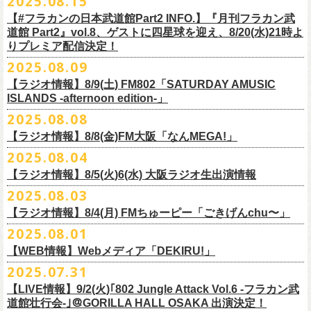
2025.08.15
全16種類
また、フラカン武道館応援企画として四星球とPIGGSが出演、
9/18(木)高
う紹介と共に、1998年発表のアルバム『マンモスフラワー』の最後に収
BRAHMAN ｢tour viraha 2026｣の
※フィギュア・チェキ・トートの引換券が出た時は、当日中にお引
【#フラカンの日本武道館Part2 INFO.】『月刊フラカン武
き換
円寺HIGHで開催される「SET YOU FREE〜VS SERIES」にグレートマ
録された“虹の雨あがり”が始まった瞬間には、観客たちからどよめきにも
3月22日(日) 愛知 名古屋ReNY limited公演にフラワーカンパニーズの出演
道館 Part2』vol.8、ゲストに四星球を迎え、8/20(水)21時よ
えください。
エカワがDJで出演決定！
フラカン武道館チケットの最後の手売り販売も
似た歓声が上がった。＜いつまでもそう どこまでもそう これからも
が決定しました！
りプレミア配信決定！
【 フィギュア 】4体セット , 高さ:最大8cm
実施！
きっとそうさ／うまくいく事もあって うまくいかない事はないのさ＞
【 チェキ 】1枚
2025.08.09
――そう歌う“虹の雨あがり”を今、武道館で歌いたいと思ったバンドの心
◎BRAHMAN ｢tour viraha 2026｣
【 トート 】高さ35 × 底幅39 × マチ10 cm , 素材:綿100% キャンパス
合わせてお見逃しなく！
が、とても強くて、優しくて、頼もしい。
日時：3月22日(日) 17:00open 18:00start
【ラジオ情報】8/9(土) FM802「SATURDAY AMUSIC
【 アクリルキーホルダー 】本体部分:最大 縦56 × 横30 × 厚さ3 mm
個人的にこの日のハイライトは、本編の終盤で披露された“最後にゃなん
ISLANDS -afternoon edition-」
会場：愛知 名古屋ReNY limited
【 マスキングテープ 】テープ幅30mm , 5m巻き , 材質:紙
＜番組情報＞
とかなるだろう”だった。2017年発表のアルバム『ROLL ON 48』に収録
出演：BRAHMAN,、フラワーカンパニーズ
2025.08.08
■8月9日(土) 12:00〜18:00 FM802「SATURDAY AMUSIC ISLANDS -
【 フォンタブ 】本体部分:55 × 55 mm , 材質:ポリエステル+TPU強化布 ,
『月刊フラカン武道館 Part2』武道館直前スペシャル
された楽曲。このアルバムは前回の武道館公演のあとにリリースされた
チケット料金：3500円(税込/ドリンク代別途要)
【ラジオ情報】8/8(金)FM大阪「なんMEGA!」
afternoon edition-」
金属Dカン
9月17日(水)21:00〜生配信
最初のアルバムであり、そして、このアルバムから再びフラカンは自主
一般チケット発売日：10月4日(土) 10:00
＊グレートマエカワ コメントOA（グレートマエカワの勝手にtop3 / 13〜
2025.08.04
【 缶バッジセット 】2個組 , 直径32mm
本番URL：
https://www.youtube.com/live/ND1cdsaWaZI
レーベルでの活動に戻った。そんな時期に歌われた＜最後の最後の最後
問い合わせ：ジェイルハウス 052-936-6041 www.jailhouse.jp
■8月8日(金) 12:00〜15:00 FM大阪「なんMEGA!」
14時台）
10月25日＠熊本Djangoを皮切りに30箇所31公演を回る全国ワンマンツア
には 絶対なんとかなるんだぜ＞というフレーズは、この2025年の武道
【ラジオ情報】8/5(火)6(水) 大阪ラジオ生出演情報
＊グレートマエカワ インタビューOA
https://funky802.com/saipm/
ー「フラカンのチョイナチョイナ’25/’26」の10月〜12月公演分の一般チ
＊アーカイブ配信中！
館の観客席にいる僕にとって、未来への希望のメッセージのように響い
https://www.fmosaka.net/_sites/16782390
2025.08.03
■8月5日(火)15:00〜18:00 FM COCOLO「MARK’E MUSIC MODE」
ケットが8月30日(土)より発売スタート！
■vol.0 番組スタート直前スペシャル
た。「絶対になんとかなる」――そう歌うロックバンドが、武道館のス
【ラジオ情報】8/4(月) FMちゅーピー「ごきげんchu〜」
＊オクノマサヒコ（オクノシンヤ／グレートマエカワ） 生出演(16:00台
ゲスト：スキマスイッチ
テージで、とても人間くさく、それでいて光に照らされながらロックを
出演予定）
2025.08.01
9/20(土)開催の日本武道館公演を経て、さらに勢いを増してまわるフラカ
https://www.youtube.com/watch?
v=BR4CmNuGCLg&t=28
演奏している。これって、シンプルに奇跡じゃないか。
■8月4日(月)14:00〜17:00 FMちゅーピー「ごきげんchu〜」
https://cocolo.jp/site/blog/1150
ンの全国ツアー、
どうぞお楽しみに！
また武道館でフラカンのライブが観たい。そう心から思う。武道館はほ
【WEB情報】Webメディア「DEKIRU!」
https://chupea.fm/
■vol.1
いほいできる会場ではなくても、こんなフラカンのライブをこれからい
＊グレートマエカワ 生出演(15:00〜出演予定）
2025.07.31
■8月6日(水)14:00〜17:51 FM802「THE NAKAJIMA HIROTO SHOW 802
7/31(木)Webメディア「DEKIRU!」
◎フラワーカンパニーズ ワンマンツアー「フラカンのチョイナチョイ
ゲスト：加藤ひさし、古市コータロー(THE COLLECTORS)
っぱい観たい。思えば初めてロックを聴いた頃からずっと、その衝撃や
【LIVE情報】9/2(火)｢802 Jungle Attack Vol.6 -フラカン武
RADIO MASTERS」
＊グレートマエカワインタビュー掲載
ナ’25/’26」
https://www.youtube.com/watch?
v=kTtAgK2Iq4A&t=2345s
感動が「思い出」という箱の中に納まらなくて、ずっとリアルに生き続
10年ぶり2回目となる日本武道館公演『フラカンの日本武道館 Part2 〜
道館壮行会-｣＠GORILLA HALL OSAKA 出演決定！
＊グレートマエカワ 生出演(17:00台出演予定）
「グレートマエカワさんのDIY魂が知りたい！〜自分たちが「面白い」と
2025年
けちゃうものだから、僕はこうやって文章を書いたりしている。この10