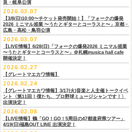
東北地方在住者のみの先着販売となります
[GTR祭’26 SPECIAL BAND]
【当落・入金期間】4/15(水) 13:00 ～ 4/19(日) 21:00
良・岐阜公演
フラカンの出演はいずれか1日となります。
ンパニーズの主催イベント。
うたとギターとコーラスと〜」6/28(日)＠札幌musica hall cafeのチケット
１人１枚のみ購入可能
＊The Birthday (クハラカズユキ, ヒライハルキ, フジイケンジ)
【受付URL】
https://eplus.jp/g-freakfactory/
2026.03.07
THE BOYS&GIRLS 15th ANNIVERSARY TOUR《GO AHEAD 2026》に
も同じく3/28(土)10:00よりスタート！
住所記載の身分証確認持参の上、
それぞれのライブハウス店頭にて販売
＊ Paledusk
————————————————
フラワーカンパニーズの出演が決定！
◎「ニクオン2026」
【3/8(日)10:00〜チケット発売開始！】「フォークの爆発
15回目となる今年は初のアコースティックセットスタイル”
フォークの爆
します
・Kyeboad：高野勲
○枚数制限：お一人様2枚まで
7月23日(木)＠八王子RIPS にて、15周年お祝いさせていただきます！
日時：2026年5月23日(土)、24日(日) 11:00〜19:00 ※フラワーカンパ
2026 ミニマル巡業 〜うたとギターとコーラスと〜」京都・
発編”で開催！
購入は現金のみとなります
[GUEST GUITAR ＆ VOCALS]
○3歳以上のお客様はチケットが必要。「3歳未満のお子様」は保護者と一
ニーズの出演はいずれか1日
広島・高松・鳥羽公演
ゲストにお招きするのは、YO-KING、そしてヒグチアイ！
◎「フォークの爆発2026 〜座って演奏するスタイルです〜」
転売は固く禁止とさせていただきます
・うつみようこ
緒の場合は保護者1名につき1名まで入場無料。（保護者1名、「3歳未満
◎THE BOYS&GIRLS 15th ANNIVERSARY TOUR《GO AHEAD 2026》
会場：錦糸公園（東京都墨田区錦糸4-15-1）
2026.03.07
素敵な弾き語りをしてくださるお二人と共に、
贅沢な1日をお届けしま
7/4(土)岡山・倉敷新渓園敬倹堂 16:30/17:00 問：キャンディープロモ
公演当日も身分証を確認させて頂きます（U-22割も同様）
・菅原卓郎(9mm Parabellum Bullet)
のお子様」2名の場合は入場不可。）
日時：2026年7月23日(木) OPEN 18:30 / START 19:00
出演：フラワーカンパニーズ、勝手にしやがれ、馬場俊英、
松室政哉、
す。
ーション岡山
当日11:30〜整列開始いたします
【LIVE情報】6/28(日)「フォークの爆発2026 ミニマル巡業
・曽我部恵一
○今回のイベントに関しては、電子チケットまたは紙チケットとさせて頂
会場：八王子RIPS
ジャンクフジヤマ、THESE THREE WORDS、Ally CARAVAN、the
7/5(日)兵庫・神戸クラブ月世界 15:30/16:00 問：清水音泉
〜うたとギターとコーラスと〜」＠札幌musica hall cafe
近隣のご迷惑になるためそれ以前のお並びは禁止とさせていただき
ます
・竹安堅一(フラワーカンパニーズ)
きます。
出演：THE BOYS&GIRLS、フラワーカンパニーズ
Tiger、island etc.、BOΦGY 他
◎フラワーカンパニーズ presents 「DRAGON DELUXE 2026 〜フォーク
開催決定！
7/11(土)岐阜・郡上八幡Club Layla 16:30/17:00 問：クラブレイラ
その他詳細：
https://www.gip-web.co.jp/schedule/detail/8491#13568
・TAKUMA(10-FEET)
————————————————
チケット料金：5,000円/10代割：¥4,000 （税込/ドリンク代別)
入場/観覧：無料/オールスタンディング
の爆発編〜」
7/19(日)東京・有楽町I’M A SHOW 15:15/16:00 問：ネクストロード
問い合わせ：
2026.02.27
G.I.P.
https://www.gip-web.co.jp/t/info
・Duran
問い合わせ：
https://info.diskgarage.com/
その他詳細：
https://www.theboysandgirls.net/goahead26
アクセス：JR総武線「錦糸町駅」北口より徒歩3分、
東京メトロ半蔵門線
日時：2026年8月30日(日) 開場16:30 開演17:00
4/30(木)鈴木圭介57歳の誕生日に恵比寿
LIQUIDROOMNにてワンマンライ
8/1(土)福岡・門司BRICK HALL 16:30/17:00 問：ブリックホール
・TOSHI-LOW (OAU/BRAHMAN/the LOW-ATUS)
【グレートマエカワ情報】
「錦糸町駅」4番出口すぐ
会場：愛知＠名古屋 DIAMOND HALL
ブ、本日より一般チケットの発売がスタート！
8/2(日)福岡・門司BRICK HALL 15:30/16:00 問：ブリックホール
＊宮古公演
&KOHKI(OAU/BRAHMAN)
肉ハジケテ、音シタタル。 フードフェスと音楽フェスのコラボイベント
2026.02.24
出演：フラワーカンパニーズ（*アコースティックSET）、
YO-KING、ヒ
チケット料金：5,500円（税込/整理番号付/ドリンク代別）
日時：2026年7月26日(日) 開場 17:30 / 開演 18:00
・布袋寅泰
「ニクオン2026」
今年も開催！
5/4(月祝)5/5(火祝)＠大阪・泉大津フェニックスで開催される
グチアイ
【グレートマエカワ情報】3/17(火)音楽と人主催トークイベ
※7/4＠倉敷はドリンク代なし、7/19＠東京は全席指定
会場：岩手・カウンターアクション宮古
・ホリエアツシ(ストレイテナー)
墨田区を中心とした人気飲食店約20店舗が自慢の肉料理を披露。
ステー
「OTODAMA’26」にフラワーカンパニーズの出演が決定！
6月20日(土)、21日(日)に渋谷のライブハウスで開催される『YATSUI
チケット料金：前売 ¥5,500（税込/椅子席/整理番号付/ドリンク代別途
ント〈第11回！僕たち、プロ野球ミュージシャンです！〉
◎フラワーカンパニーズ・ワンマンライヴ
※高校生以下は当日¥2,000キャッシュバック（
当日年齢を証明できるも
出演：サンボマスター、フラワーカンパニーズ
・松尾レミ(GLIM SPANKY)
ジでは今年も極上のライブをお届け。
フラワーカンパニーズは5月5日(火祝)、10:00開場後の朝イチ！源泉テン
FESTIVAL! 2025』にフラワーカンパニーズの出演が決定！
出演決定！
要）
〜鈴木圭介誕生日「初めまして、57歳」〜
の（学生証、保険証など）
のご提示が必要となります）
チケット料金：
・宮崎朝子（SHISHAMO）
お肉をたっぷり味わいながら、生の音楽に酔いしれる「ニクオン」
。今
トにて”皆勤風呂ントアクト”として皆さんをお迎えします。
フラカンの出演は6月20日(土)になります。
一般チケット発売日：5月23日(土) 10:00
2026.02.08
日時：2026年4月30日(木) 開場18:15／開園19:00
一般チケット発売日：3月28日(土)
前売 ¥5,500(税込/ドリンク代別）
・山田将司＆菅波栄純（THE BACK HORN）
2026年5月に奈良と岐阜で開催、SCOOBIE DOを迎えお届けするフラワ
【公演詳細】
年もお楽しみください！
どうぞお楽しみに♨️
どうぞお楽しみに！
問い合わせ：JAILHOUSE(052)936-6041 /
https://www.jailhouse.jp/live/
会場：恵比寿
LIQUIDROOM
U-22割 ￥4,500(税込/ドリンク代別/身分証持参必須（コピー不可/公演当
【LIVE情報】鶴「GO！GO！5周目の47都道府県ツアー」
ーカンパニーズが不定期で行なっている２マンライブ企画「シリーズ・
公演タイトル：第11回！ 僕たち、プロ野球大好きミュージシャンです！
オフィシャルホームページ：
https://www.
nikuon.com/top
dragondeluxe2026/
チケット料金：前売り¥5,700(税込/整理番号付/ドリンク代別途要) *記念バ
◎「フォークの爆発2026 ミニマル巡業 〜うたとギターとコーラスと〜」
日提示できない場合は一般価格チケットとの差額分をお支払いいただき
4/19(日)福島OUT LINE 出演決定！
「ホフディラン 春のベースまつり」に今年もグレートマエカワの出演が
人間の爆発」の一般チケット発売が3/8(日)10:00よりスタート！
日時・会場：3月17日（火）新宿ロフトプラスワン
お問い合わせ：ニクオン実行委員会 info＠
nikuon.com
◎「OTODAMA’26」
◎『
YATSUI FESTIVAL! 2026
』
ッヂ付
6/28(日) 札幌musica hall cafe 開場15:30/開演16:00 問：浮雲社中
ます)
決定！
ますます充実のライブを展開している両者によるガチンコ対バン、熱す