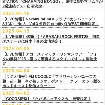
時間：Open 15:30 / Start 16:00
認のためのお電話でのお問い合わせは固くお断りいたします。
12月21日(日) 京都磔磔 15:30/16:00
ナガイケジョー(SCOOBIE DO)
売開始いたします。
STATION『CHARMING BONGO』、SPITZ草野マサムネが
いちにちめ〜8/19(火)
2020年開催した「フラカンの横浜アリーナ」から続く＜フラカンの横浜
の後フリーランスに。雑誌『イラストレーション』（玄光社）
The
チケット料金：前売 ¥5,500（税込／全自由・整理番号付／ドリンク代別
・イベントチケットの分配、転売、複製、譲渡、偽造行為は一切禁止と
12月22日(月) 京都磔磔 18:30/19:00
2週連続ゲスト出演決定！
ゲスト : グレートマエカワ(フラワーカンパニーズ)
高崎CLUB Jammer’sは中央銀座と呼ばれるアーケード街の先端にあるラ
https://t.livepocket.jp/e/musica819
◎「ADAM at presents ADAM FEST2025 supported by Recruiting
ストーリー＞シリーズ、
◎【２回目もみんなでつくろう「フラカンの日本武道館
Choice入選 （和田誠選）、『HBファイルコンペ』藤枝リュウジ特別賞、
途要）
させていただきます。それらの行為が発覚した場合は無効とさせていた
2026年
【日程】2025年7月9日(水)
イブハウスで、外観も内装も、昔のアメリカ映画に出てくるバーのよう
4/25~19時発売
2025.04.16
Management」
今年は「〜武道館前の一撃〜」というサブタイトルを付し、
7/25(金)〜7/27(日)＠
北海道釧路市幸町緑地・耐震岸壁 特設ステージにて
Part2」
『
講談社出版文化賞』さしえ賞、『TIS公募展』入選など。新聞、
書籍、
一般チケット発売日：5月25日(日)
だき、入場をお断りいたします。
1月17日(土) 長野CLUB JUNK BOX 16:30/17:00
【会場】三軒茶屋GrapeFruitMoon (
http://grapefruit-moon.com/
)
なレトロな雰囲気の空間である。開場時間の前から、入り口前にはライ
ふつかめ〜8/20(水)
日時：7月12日(土)7月13日(日) 開場10:30 開演11:30 ※フラワーカンパ
8/24(日)F.A.D YOKOHAMAにて開催することが決定！
開催される「SET YOU FREE IN KUSHIRO KIRI FESTIVAL 2025」 に
【LIVE情報】NakamuraEmi × フラワーカンパニーズ！
雑誌、パッケージ、広告、
webなど幅広いジャンルで活動中。俳句、落
今年結成20周年を迎えるThe Birthdayがクラブクアトロ4会場を廻るツア
プレイガイド：
・対象商品の営利・転売目的でのご購入は禁止しております。またイベ
1月18日(日) 千葉LOOK 15:30/16:00
“ポスター＆フライヤー大作戦～日本全国宣伝隊員大募集
【時間】OPEN18:30/START19:15
ブを待つ人だかりができていた。開演時間になり、まずステージ上にグ
https://t.livepocket.jp/e/musica820
ニーズの出演は7/12のみ
9/20(土)「フラカンの日本武道館 Part2 〜超・今が旬〜」まで１ヶ月を切
8/7(木)「No.8」Vol.3 ＠渋谷 spotify O-WEST 開催決定！
フラワーカンパニーズの出演が決定！
語、音楽、
海外ドラマが好き。
ー『Quattro×Quattro Tour’25』を開催、
イープラス
ント参加後、フリーマーケットサイト、フリマアプリ、インターネット
1月24日(土) 高知X-pt. 16:30/17:00
【料金】
今年1月より月１配信しているYouTube番組『月刊フラカン武道館
レートマエカワ、ミスター小西、竹安堅一が登場。そして少し間を鈴木
4/25~20時発売
～】
会場：静岡県浜松市浜名湖ガーデンパーク 屋外ステージ
ったタイミングでのワンマンライブ、どうぞお楽しみに！
フラカンは7/26(土)”フラカン武道館応援企画 IN KIRIFES”に出演致しま
2025.04.15
9/10(水)＠名古屋CLUB QUATTRO公演にフラワーカンパニーズの出演が
チケットぴあ
オークション等での売買、買取サービスのご利用も固く禁止いたしま
1月25日(日) 広島SECOND CRUTCH 15:30/16:00
・入場チケット￥3500(+DRINK)
Part2』、今月5回目のゲストとして、大槻ケンヂ氏の出演が決定！
圭介が姿を現し、ライブがはじまる。1曲目は『正しい哺乳類』の曲順と
開場 18:30 / 開演 19:30 前売 5000円 / 当日 5500円 （ドリンク代別途）
チケット：入場無料
※お渡しするポスターのサイズはB3サイズ、フライヤーはB5サイズを予
す。
決定しました！
【LIVE情報】4/26(土)「ARABAKI ROCK FEST.25」四星
ローチケ
す。
1月27日(火) 四日市CLUB CHAOS 18:30/19:00
【予約&チケット】
同じく“ ラッコ！ラッコ！ラッコ！”。 エネルギッシュなバンドの演奏
※着席・自由・立ち見 (整理番号あり)
問い合わせ：株式会社ジェイルハウス TEL052-936-6041
◎「横浜ストーリー 〜武道館前の一撃〜」
定しております
球ステージに鈴木圭介の出演決定！
問い合わせ：キャンディー・プロモーション
・イベントチケットの再発行はいたしませんのでご注意ください。
1月31日(土) 札幌近松 16:30/17:00
■入場チケット予約URL :
https://tiget.net/events/398505
番組スタート直前スペシャルのvol.0としてスキマスイッチ、第１回目の
と、それまで会場にたぎっていたソワソワとした熱気がぶつかり、パー
その他詳細：
日時：8月24日(日)Open 15:30 / Start 16:00
◎
「SET YOU FREE IN KUSHIRO KIRI FESTIVAL 2025」
一般発売に先がけ、チケットオフィシャル先行受付が本日よりスター
・都合により、内容等の変更・イベント中止となる場合がございますの
2月4日(水) 下北沢シェルター 18:30/19:00
2025.04.05
[予約受付開始 : 5/9(金)21:00〜]
ゲストとしてTHE COLLECTORSの加藤ひさしさん(vo)と古市コータロー
ンッ！と弾けるような盛り上がりでライブは幕を開けた。続けて “アイデ
◎8/18（月）名古屋得三
公式サイト：
http://www.adamfest.com/
会場：神奈川・F.A.D YOKOHAMA
募集期間：2025年5月10日(土)〜 在庫がなくなりましましたら募集を終了
日程：
7月26日(土)
ト。
全公演共通：高校生以下は当日¥2,000キャッシュバック（
当日年齢を証
で予めご了承ください。
2月14日(土) 大阪バナナホール 16:30/17:00
☆別途1ドリンクオーダー
さん(g)、第２回目にHump Back、第３回目はスターダスト☆レビューの
ンティティ”。《ラッコ ラッコ ラッコ》とか《プカプカプーカ》といった
うつみようこ & YOKOLOCO BAND
【LIVE情報】アコースティック・ワンマンツアー「フォー
チケット料金：前売 ¥5,200(税込/整理番号付/ドリンク代別途要)
させていただきます
会場：
北海道釧路市幸町緑地・耐震岸壁 特設ステージ
お見逃しなく！！
明できるもの（学生証、保険証など）
のご提示が必要となります）
・安全面、警備強化の一環と致しまして、ボディチェックを実施させて
2月15日(日) 岡山ペパーランド 15:30/16:00
☆整理番号順入場
根本要さん、そして第４回目は南海キャンディーズの山里亮太さんをを
シンプルな言葉を連呼していた“ ラッコ！ラッコ！ラッコ！”とは打って変
[うつみようこ (vo.g)竹安堅一(g)オクノシンヤ(key)
クの爆発2025～座って演奏するスタイルです～」開催決
前売￥5,200（税込、ドリンク代別、オールスタンディング）
応募方法：メールにて、アドレス＜
flowerotegami@gmail.com
＞宛に以
出演：フラワーカンパニーズ、THE NEAT BEATS、PIGGS
いただく場合がきます。ご了承ください。
2月21日(土) 別府Copper Ravens 16:30/17:00
☆お一人様2枚まで
お招きしお届けしてきた今番組（全回アーカイブ配信中）、第５回目と
わり、鈴木のボーカルはぼそぼそとした独り言のような落ち着いたトー
定！
グレートマエカワ(b)クハラカズユキ(ds)]
※高校生以下は当日￥2,000キャッシュバック （当日年齢を証明できるも
下をご記入の上、ご応募ください
そのほか詳細：KUSHIRO KIRI FESTIVAL公式
◎The Birthday (クハラカズユキ, ヒライハルキ, フジイケンジ)
・当日メディアによる取材が入り、映り込み等がある場合がございま
2月22日(日) 福岡CB 15:30/16:00
【ご注意】
なる今回のゲストは、筋肉少女帯や特撮のボーカルで、作家としても活
ンへ。しかし曲が進むにつれ、徐々に力強さを増していく演奏やコーラ
18:30open 19:30start
大阪千日前ユニバースにてジャンピング乾杯トークショー開催！
2025.04.04
の(学生証、保険証など)のご提示が必要となります）
（上記アドレスからの返信が届くよう、設定のご確認を必ずお願い致し
HP
https://www.kushirokirifestiva
l.com/
『Quattro×Quattro Tour’25』
す。予めご了承ください。
2月24日(火) 豊橋Club KNOT 18:30/19:00
※お客様へのお願い
躍する大槻ケンヂさんを招聘。
スに合わせて、観客たちの拳も突き上がっている。さらに“ラー・ブルー
予約￥5,000 当日￥5,500
ライブ演奏はまったくありません。
一般発売日:6月29日(日)
ます）
【ラジオ情報】FM COCOLO「フラワーカンパニーズの
日時：2025年9月10日（水）Open 18:00 / Start 19:00
・イベント当日の撮影・録音・録画および、店内での飲食は一切禁止と
2月28日(土) 新潟GOLDEN PIGGS BLACK 16:30/17:00
近隣は住宅街となっておりますので集合時間直前にご来店ください。
常にフラカンを”若手”と評するオーケンさん、2度目の武道館ライブに向
ス”、“アメジスト”へと続く。“アメジスト”の《炊き立てのご飯の湯気の下
※4/20情報公開・予約開始
ネクストロード 03-5114-7444 (平日14～18時)
＝＝＝＝＝＝＝＝＝＝＝＝＝＝＝＝＝＝
超・超・超・今が旬ラジオ」ゲストトーク ノーカット版を
会場：名古屋CLUB QUATTRO
させていただきます。
3月1日(日) 金沢AZ 15:30/16:00
開場の10分程度前から入場整理を開始いたします。
かう56歳のフラカンに何を語るのか!?
で／僕らはまた 笑いながら汚しあう／愛の意味も知らないまま》とい
◎「さよならユニバース
メール件名：フラカンの日本武道館宣伝隊員応募
ポッドキャスト配信スタート！
出演：
The Birthday (クハラカズユキ, ヒライハルキ, フジイケンジ)
・本イベントでは未就学児の同伴（未就学児1名、または乳児）は可能で
3月7日(土) HEAVEN’S ROCKさいたま新都心 16:30/17:00
それ以前の時間に店前に溜まる行為はご遠慮ください。
5月20日(火)21:00よりプレミア公開致します。
う美しいフレーズを、その言葉が抱く情景を大切に守りながら、聴き手
ジャンピング乾杯トークショー
メール本文：
◎「フラカンの日本武道館Part2 preフェイスタオル」
2025.04.02
Guest :
すが、以外はお断りいたします。
3月14日(土) 仙台darwin 16:30/17:00
※お支払いは入場時になりますので、事前支払い・チケット実券の送付
に手渡すように鈴木が歌うのを聴いて、少し泣きそうになった。優しく
〜バンドマンのそこまで⾔っていいん会〜」
・ご応募いただく方のお名前
価格：￥1,700（税込）
フラワーカンパニーズ
https://flowercompanyz.com/
・イベントは列が途切れ次第、終了となりますので、予めご了承くださ
【GOODS情報】「ただほにゅアクスタ」発売決定！
はございません。
フラカンの日本武道館公演のチケットは絶賛発売中。
て、悲しくて、そのタイトルのように、本当に綺麗な歌なのだ。
日時：5月30日(金)18:30/19:00
・ポスター＆フライヤーのお届け住所
ボディカラー：レッド、グリーン
TAYLOW (the原爆オナニー
い。
チケット料金：¥5,200(税込/整理番号付/
ドリンク代別途要)
========================
合わせてお見逃しなく！