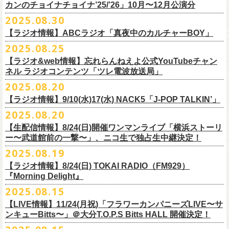
9月22日(月) 17:00 ～ 9月30日(火) 22:59まで
3月1日(日) 金沢AZ 15:30/16:00
カンのチョイナチョイナ’25/’26」10月〜12月公演分
クハラカズユキ(dr)
※
リピート放送；
9/4(木)、9/5(金)、9/7(日)
れ出した瞬間から異様なほどの高揚感が会場を包み込み、そして竹安堅
L ： 身丈73cm / 身幅55cm / 肩幅50cm / 袖丈22cm
3月7日(土) HEAVEN’S ROCKさいたま新都心 16:30/17:00
チケット料金：前売 ¥5,500（税込／整理番号付／ドリンク代別途要）
2025.08.30
https://www.mbs.jp/mmtv/
一の目が醒めるようなギターから“少年卓球”が始まった瞬間に、もうこの
XL ： 身丈77cm / 身幅58cm / 肩幅54cm / 袖丈24cm
【 お届け 】
3月14日(土) 仙台darwin 16:30/17:00
※⾼校⽣以下は当⽇¥2,000 キャッシュバックします
#MMTV_mbs
日のフラカンの勝利は確定した――そんな気持ちになった。『正しい哺
【ラジオ情報】ABCラジオ「真夜中のカルチャーBOY」
XXL：身丈81cm / 身幅63cm / 肩幅57cm / 袖丈25cm
10月下旬発送予定
（当⽇年齢を証明できるもの（学⽣証、保険証など）のご提⽰
が必要と
10年ぶり2回目となる日本武道館公演『フラカンの日本武道館 Part2 〜
乳類』はこの10年をかけてフラカンが研ぎ澄ませてきたバンドサウンド
※上記サイズはあくまでも目安の寸法です
2025.08.25
チケット料金：¥5,200(税込/整理番号付/
ドリンク代別途要)
なります）
■8月30日(土) 、9月6日(土)、9月13日(土)
超・今が旬〜』を9月20日(土)
に開催するフラワーカンパニーズが、
今年1
とメッセージ性が高次元で結晶化した大傑作だが、その中でも、“少年卓
※全公演、高校生以下は当日¥2,000 キャッシュバック(当日年齢を証明で
【ラジオ&web情報】忘れらんねえよ公式YouTubeチャン
※チケットにスタンディングの記載がありますが、
当日は椅子あり自由
深夜2:00〜3:00 ABCラジオ「真夜中のカルチャーBOY」
月より月１配信のYouTube番組『月刊フラカン武道館 Part2』をスター
先行配信しておりました「ただいま実演中/ピュアな匂いがチョイナチョ
球”はポップで疾走感があり、初めてロックで高揚した瞬間をギュッと思
ネル ラジオコンテンツ「ツレ電波放送局」
きるもの(学生証、
保険証など)のご提示が必要となります)
席でのご案内となります。
※グレートマエカワ インタビューOA
ト、番組スタート直前スペシャルのvol.
0としてスキマスイッチ、第１回
イナ」を急遽CD化、ライブ会場にて販売がスタート！
い出させるような楽曲だ。10年ぶりの武道館とライブの1曲目を飾るに相
一般チケット発売日：
2025.08.20
券売状況により、
当日券でのご来場のお客様に後方にてスタンディン
https://abcradio.asahi.co.jp/mayoboy/
目のゲストとしてTHE COLLECTORSの加藤ひさし(vo)と古市コータロー
ぜひお手元に〜
応しい楽曲が最新アルバムに収められているという点で、今のフラカン
■8月25日(月)21:00公開
10/25〜12/22公演＞8月30日(土)
グをお願いする
場合もございます
(
g)、第２回目にHump Back、第３回目はスターダスト☆レビューの根本
の絶好調ぶり、そして、この10年間のフラカンが歩んだ道のりの豊かさ
【ラジオ情報】9/10(水)17(水) NACK5「J-POP TALKIN’」
忘れらんねえよ公式YouTubeチャンネル ラジオコンテンツ「ツレ電波放
1/17〜3/14公演＞10月18日(土)
＊2/21＠大分公演のみ＞10月25日(土)
一般チケット：発売中
要、
第４回目は南海キャンディーズの山里亮太、
第５回目は筋肉少女帯
◎31st single「ただいま実演中/ピュアな匂いがチョイナチョイナ」
を感じずにはいられない。
送局」
2025.08.20
■9月10日(水)、17日(水) 24:00～24:30 NACK5「J-POP TALKIN’」
https://flowercompanyz.com/live/2025/06/18/8686
の大槻ケンヂ、
第６回目はBRAHMANのボーカル・TOSHI-LOW、
第７回
価格：1100円(税込)
他にも美しい情景を想起させる“アメジスト”や“ミント”、下世代へのメッ
第10回ツレ：フラワーカンパニーズ 鈴木圭介/グレートマエカワ
【生配信情報】8/24(日)開催ワンマンライブ「横浜ストーリ
詳細：
https://flowercompanyz.com/live/2025/08/12/8752
＊鈴木圭介、グレートマエカワ ゲスト出演
問い合わせ：JAILHOUSE TEL:052-936-6041
https://www.jailhouse.jp/
目はラッパー・シンガーソングライターのNovel Core、そして８回目に四
収録曲:
セージを歌う“履歴書”、長い旅路を歩き続けるバンドの生き様を伝える“ハ
https://youtu.be/BIya9VH0ZOI
ー〜武道館前の一撃〜」、ニコ生で独占生中継決定！
https://www.nack5.co.jp/program/j-pop_talkin/
星球を招きお届けしてきた今番組（
全回アーカイブ配信中）。
1.ただいま実演中
イエース”（この曲の演奏時には、ステージセットとして、実際に60万キ
2025.08.19
2.ピュアな匂いがチョイナチョイナ
ロ以上を走行したというバンドの先代ハイエースが登場した）、キャッ
番組最終回となる今回は、フラカンメンバー4人による「
武道館直前スペ
価格：1100円(税込)
【ラジオ情報】8/24(日) TOKAI RADIO（FM929）
チーなサウンドとモチーフの中に現代社会や人間への批評眼を忍び込ま
シャル」を9月17日(水)21:
『Morning Delight』
00より生配信決定！
せた“ラッコ！ラッコ！ラッコ！”……この10年で生まれた多彩な楽曲たち
本番を3日後に控えた４人でのお喋り、どうぞお楽しみに！
が響き渡った。“星のブルペン”での、夜空から降り注ぐ星の光のような照
2025.08.15
■8月24日(日) 7:00～10:00 TOKAI RADIO（FM929）『Morning
明演出も忘れがたい。
【LIVE情報】11/24(月祝)「フラワーカンパニーズLIVE〜サ
Delight』
◎「フラカンの日本武道館 Part2 オフィシャルガチャ」
武道館公演チケットは、9/19(金)
まで各プレイガイドにて前売チケット発
もちろん“深夜高速”や“感情七号線”、“馬鹿の最高”“真冬の盆踊り”といっ
ンキューBitts〜」＠大分T.O.P.S Bitts HALL 開催決定！
＊グレートマエカワ インタビューOA
1回：500円(税込)
売中！
た、それ以前発表の名曲たちも会場を盛り上げる。「久々の曲を」とい
https://www.tokairadio.co.jp/program/md/