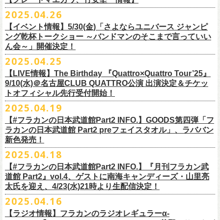
時間：Open 16:00 / Start 16:30
ます。
プレイガイド：FANYチケット https://yoshimoto.funity.jp/
【チケット】
出演：
「正しい哺乳類ツアー2025」グッズの一部、並びに「フラカンの日本武
2025.04.26
「SET YOU FREE〜VS SERIES」フラカン武道館応援企画として、札幌
今回の絵本化に際し、鈴木圭介からのリクエストで、
北野武の著書『浅
チケット料金：前売 ¥5,500（税込／全席指定）
※本受付はローソンチケットのシステムを使用しています。
問い合わせ：Fanyチケット 0570-550-100（10時～19時／年中無休）
[1日券] 予約￥5,000/当日￥5,500
2025年5月11日、フラワーカンパニーズが今年1月から全国を回ったツア
フラワーカンパニーズ
道館 Part2」プレグッズをニワトリ堂 2nd STOREにて5/3(土)12:00より取
KLUB COUNTER ACTIONにてPIGGSとの対バンが決定！
草迄』
の表紙などを手掛けたイラストレーターの丹下京子さんが作画を
【イベント情報】5/30(金)「さよならユニバース ジャンピ
一般チケット発売日：5月25日(日)
※本受付にてご購入の際、対象商品の代金とは別に、チケット1枚につき
＝＝＝＝＝＝＝＝＝＝＝＝＝＝
[4日間通し券]￥17,000
ー「正しい哺乳類ツアー2025」の追加公演となる高崎CLUB Jammer’s公
うつみようこ(vo)
り扱いスタート！
担当。
ング乾杯トークショー ～バンドマンのそこまで言っていい
プレイガイド：
ローソンチケットの規定の手数料（システム利用料：330円(税込み)/枚、
※いずれもドリンク代別途要
演が開催された。追加公演の場所がなぜ群馬県・高崎なのかと言えば、
真城めぐみ(vo)
「正しい哺乳類ツアー2025」グッズについては、2025/05/03 12:00 〜
ん会～」開催決定！
◎「SET YOU FREE〜VS SERIES」
楽曲のもつ世界観を繊細に、
豊かに表現した作品に仕上がっています！
イープラス
電子チケット利用料：110円(税込み)/枚）がかかります。
◎フラワーカンパニーズ ワンマンツアー「フラカンのチョイナチョイ
※入場整理番号あり
今年1月にリリースされたアルバム『正しい哺乳類』のレコーディングが
中森泰弘(g)
2025/05/11 23:59までの期間限定での受付となります。
日時：7月28日(月)OPEN 18:30 START19:15
2025.04.25
チケットぴあ
※代金のお支払いは、クレジットカード・PayPay・楽天ペイでのお支払
ナ’25/’26」
※中学生以上はチケットが必要になります。
高崎のスタジオTAGO STUDIO TAKASAKIで行われたからである。作品
奥野真哉(key)
またお届けについて、「正しい哺乳類ツアー2025」グッズを含む場合、5
会場：札幌KLUB COUNTER ACTION
『歌詞の本棚 深夜高速』は、7月11日(金)より全国書店などで発売。お
ローチケ
い、もしくは、コンビニエンスストアの「ローソン」「ミニストップ」
2025年
※オフィシャルFC先行チケット販売あり
のリリースツアーと言えば東京や大阪の大きな会場でファイナルをやっ
クハラカズユキ(dr)
【LIVE情報】The Birthday 『Quattro×Quattro Tour’25』
月末〜6月上旬以降となる予定です。
出演：フラワーカンパニーズ、PIGGS
楽しみに！
問い合わせ：ネクストロード
店内にございます「Loppi」でのお支払いをお選びいただけます。
10月25日(土) 熊本Django 16:30/17:00
※入場順：FC通し券→FC各日券→店通し券→店各日券→当日券
て締め括られるイメージも強いが、その作品が生まれた場所に帰ってい
チケット料金：前売 ¥5,500（税込／整理番号付／ドリンク代別途要）
9/10(水)＠名古屋CLUB QUATTRO公演 出演決定＆チケッ
チケット料金：前売り¥4,800
※各店舗のプレイガイドカウンターでの販売はいたしません。
10月26日(日) 長崎ホンダ楽器 15:30/16:00
一般チケット予約：2025年4月21日(月)から
トオフィシャル先行受付開始！
く、というこのツアーの旅の在り方に美しさを感じる。
※⾼校⽣以下は当⽇¥2,000 キャッシュバックします
◎ニワトリ堂2nd STORE
https://flowercompanyzinc.stores.jp/
チケット発売日：5月24日
商品情報：
・7月31日(木)
※チケットに関する問い合わせは必ず下記にお願いいたします。
11月3日(月・祝) 渋谷duo MUSIC EXCHANGE 15:15/16:00
MANDA-LA2予約フォームよりお申し込みください
そして、これはぼんやりとしたイメージの連鎖でしかないが、群馬と言
（当⽇年齢を証明できるもの（学⽣証、保険証など）のご提⽰
が必要と
2025.04.19
プレイガイド：tiget
https://tiget.net/events/400570
タイトル：『歌詞の本棚 深夜高速』
会場：三重・松阪M’AXA
※海外からは購入できません。日本国内のみの販売になります。
11月8日(土) 徳島club GRINDHOUSE 16:30/17:00
https://ssl.form-mailer.jp/fms/36a3b84d475895
えば詩人の萩原朔太郎である。萩原朔太郎は詩人でありながら、自らマ
なります）
【#フラカンの日本武道館Part2 INFO.】GOODS第四弾「フ
歌詞：鈴木圭介 絵：丹下京子
時間：Open 18:30 / Start 19:00
11月9日(日) 米子AZTiC laughs 15:30/16:00
MANDA-LA2
ンドリンなどの楽器を演奏し、作曲もする音楽家だった。（高崎ではな
一般チケット発売日：6月28日(土)
ラカンの日本武道館 Part2 preフェイスタオル」、ラババン
発売日：2025年7月11日(金)
チケット料金：前売 ¥5,500（税込／全自由・整理番号付／ドリンク代別
＜イベント参加に関してのご注意＞
11月15日(土) 福井CHOP 16:30/17:00
〒180-0003 東京都武蔵野市吉祥寺南町２丁目８−６ 第１８通南ビル地下
いが）前橋文学館という場所に行けば、彼が愛用したアコースティック
問い合わせ：JAILHOUSE TEL:052-936-6041
https://www.jailhouse.jp/
新色発売！
価格：定価2,200円(税込)
途要）
・会場内外の通路など共有部分での座り込み、集団での立ち話など、他
11月16日(日) 神戸VARIT. 15:30/16:00
https://www.manda-la2.com
ギターが飾られていたり、彼の作曲した曲が流れていたりする。詩と音
我こそ”フラカンの日本武道館宣伝隊員”に！という方は、こちらよりポス
2025.04.18
発売元：リットーミュージック
一般チケット発売日：5月26日(月)
のお客様のご迷惑になるような行為はご遠慮ください。イベント中止等
11月29日(土) 名古屋E.L.L 16:30/17:00
2025年9月20日(土)開催するフラワーカンパニーズ日本武道館ワンマンラ
楽の関係、言葉と音楽の関係、「うた」と呼ばれるものの秘密……そう
ター＆フライヤーを必要数お送りさせていただきますので、メールに
商品ページ：
https://www.rittor-
music.co.jp/product/detail/
3125317101/
【#フラカンの日本武道館Part2 INFO.】『月刊フラカン武
イープラス
の原因となります。
11月30日(日) 静岡サナッシュ 15:30/16:00
＝＝＝＝＝＝＝＝＝＝＝＝
イブ「フラカンの日本武道館 Part2 〜超・今が旬〜」、
いうものに思いを馳せるのに、群馬はうってつけの土地である。この日
7月12日(土)7月13日(日)静岡県浜松市浜名湖ガーデンパーク 屋外ステージ
て、件名に「フラカンの日本武道館宣伝隊員応募」と明記いただき、本
道館 Part2』vol.4、ゲストに南海キャンディーズ・山里亮
問い合わせ：松阪M’AXA
・近隣店舗・近隣の施設・お客様へご迷惑となりますので、施設内外・
12月6日(土) 宇都宮HEAVEN’S ROCK VJ-2 16:30/17:00
◎TALK LIVE「ハルキとジョーとベースと猫と〜グレートなゲストと共
プレGOODS第四弾となる「フラカンの日本武道館 Part2 pre フェイスタ
のライブ、本編の最後に演奏された“東京タワー”のポエトリー調の部分
で開催される「ADAM at presents ADAM FEST2025 supported by
文に氏名、住所、貼っていただく（置いていただく）場所（できました
太氏を迎え、4/23(水)21時より生配信決定！
著者プロフィール
会場内外でのアーティストの入待ち、出待ち等の待機行為はご遠慮下さ
12月7日(日) 水戸LIGHT HOUSE 15:30/16:00
に〜」
オル」が完成！
で、体をぐっと鈴木圭介がいる方に向けて、まるで鈴木の呼吸を深く感
Recruiting Management」にフラワーカンパニーズの出演が決定！
ら具体的に）、必要数（ポスター、フライヤーそれぞれ）、意気込みな
丹下京子（たんげ きょうこ）
2025.04.16
・8月3日(日)
い。
12月13日(土) 盛岡CLUB CHANGE WAVE 16:30/17:00
【出演】
また、ラバーバンドの新色「パープル × ブルー」も登場！
じ取るようにギターを弾く竹安堅一の姿を見ながら、やはり僕は「うた
◎ムジカジャポニカ19th後の祭スペシャル！『ムジカの渇望2025～うつ
フラワーカンパニーズは7月12日(土)の出演となります。
どメッセージを書いて下記アドレス宛てご応募ください。
名古屋生まれ名古屋育ち。愛知県立芸術大学デザイン科卒業。
峰岸塾修
会場：広島・福山grandsoulcafe Guns’
・受付終了した場合は当HPでお知らせさせていただくため、受付状況確
12月14日(日) 弘前KEEP THE BEAT 15:30/16:00
ヒライハルキ(The Birthday)
4/19(土)「正しい哺乳類ツアー2025」＠広島CLUB QUATTRO 公演より販
とは不思議なものだ。演奏という行為は不思議なものだ」と感じた。
みようこ&Yokoloco Band！2days』
【ラジオ情報】フラカンのラジオレギュラーα-
どうぞお楽しみに！
了。TIS会員。
TVCMプランナー兼イラストレーターを20年ほど続け、
そ