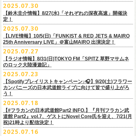
超・今が旬〜』を9月20日(土)
に開催するフラワーカンパニーズが、
今年1
2025.07.30
https://funky802.com/masters/
思うことが、バンドの未来につながる〜」
10月25日(土) 熊本Django 16:30/17:00
■vol.2
年ぶりのフラカンの武道館ライブも、「思い出」という箱にはなかなか
月より月１配信のYouTube番組『月刊フラカン武道館 Part2』をスター
https://media.wakasa.jp/articles/diymusic/1504/
10月26日(日) 長崎ホンダ楽器 15:30/16:00
ゲスト：Hump Back
【鈴木圭介情報】8/27(水)「それぞれの深夜高速」開催決
収まらないだろうし、収めるべきじゃない。これはきっと新しいはじま
ト、8回目のゲストとして、
四星球の出演が決定！
来月9月20日(土)、10年ぶり2度目の日本武道館公演『
フラカンの日本武道
＊「フラカンの日本武道館 Part2 オフィシャルガチャ」につきまして
11月3日(月・祝) 渋谷duo MUSIC EXCHANGE 15:15/16:00
定！
https://www.youtube.com/watch?
v=6XTayyWwFP0&t=6s
り。これからフラワーカンパニーズは、さらに凄いことになるだろう。
館 Part2 〜超・今が旬〜』を開催するフラワーカンパニーズ、
武道館前
・500円玉専用となりますので、
ご利用予定の方は500円玉をご用意くだ
11月8日(土) 徳島club GRINDHOUSE 16:30/17:00
絶対にそうなるだろう。
2025.07.30
番組スタート直前スペシャルのvol.0としてスキマスイッチ、
第１回目の
苦しい夜を乗り越えて来た芸人さんがそれぞれの夜を語り〈深夜高速〉
最後のワンマンライブとして開催する8月24日(日)「
横浜ストーリー 〜武
さい（
他の硬貨は使用不可）
11月9日(日) 米子AZTiC laughs 15:30/16:00
■vol.3
ゲストとしてTHE COLLECTORSの加藤ひさし(vo)と古市コータロー(
g)、
【LIVE情報】10/5(日)「FUNKIST & RED JETS & MAIRO
を熱唱するライブ、今年も開催決定！
道館前の一撃〜」＠F.A.D YOKOHAMA（会場チケット完売）
の模様がニ
・お一人様1回のお並びにつき5回しまでとさせていただきます
11月15日(土) 福井CHOP 16:30/17:00
◎「少しだけピュアなチョイナロンT」
ゲスト：根本要（スターダスト☆レビュー）
◎フラワーカンパニーズ「フラカンの日本武道館 Part2 〜超・今が
第２回目にHump Back、第３回目はスターダスト☆レビューの根本要、
25th Anniversary LIVE」＠富山MAIRO 出演決定！
コニコ生放送にて独占生中継されることが決定！
11月16日(日) 神戸VARIT. 15:30/16:00
https://www.youtube.com/watch?
v=OMoBtAjSn-w
価格：¥4,000（税込）
旬〜」
第４回目は南海キャンディーズの山里亮太、
第５回目は筋肉少女帯の大
2025.07.27
◎「それぞれの深夜高速」
11月29日(土) 名古屋E.L.L 16:30/17:00
ボディカラー：ホワイト
2025年9月20日(土)＠日本武道館 OPEN 15:30 START 16:30
槻ケンヂ、
第６回目はBRAHMANのボーカル・TOSHI-LOW、
そして第７
【日時】2025年8月27日（水）18:40開場 19:00開演
ライブの一部はどなたでも無料で視聴が可能、
ニコニコプレミアム会員
【ラジオ情報】8/31(日)TOKYO FM「SPITZ 草野マサムネ
11月30日(日) 静岡サナッシュ 15:30/16:00
■vol.4：山里亮太（南海キャンディーズ）
素材 ： 綿100％
回目はラッパー・シンガーソングライターのNovel Coreを招きお届けして
今年12月末をもって営業終了となる大分のライブハウスT.O.P.S
【会場】下北沢・小劇場B1
に登録するとライブ全編、
見逃し配信が視聴可能となります。
のロック大陸漫遊記」
12月6日(土) 宇都宮HEAVEN’S ROCK VJ-2 16:30/17:00
https://youtube.com/live/_ipE-
Na37yY
サイズ：S / M / L / XL /XXL
＜SET LIST＞
きた今番組（全回アーカイブ配信中）。
BittsHALLにて、フラワーカンパニーズのワンマンライブが決定！
【出演者】MC：東京03角田 特別審査員：フラワーカンパニーズ鈴木
12月7日(日) 水戸LIGHT HOUSE 15:30/16:00
2025.07.23
＜製品サイズ＞
SE Eeyo
第８回目となる今回のゲストは、”日本一泣けるコミックバンド”
、四星球
■8月31日(日)21:00〜21:55 TOKYO FM「SPITZ 草野マサムネのロック大
ゲスト：4名
武道館公演を１ヶ月後に控えたフラカンの盛り上がり必至の貴重な
ライ
12月13日(土) 盛岡CLUB CHANGE WAVE 16:30/17:00
■vol.5
S ： 身丈65cm / 身幅49cm / 肩幅42cm / 袖丈 60cm
1 少年卓球
【Spotifyプレイリストキャンペーン♪🎧】9/20(土)フラワー
を招聘！
陸漫遊記」
9/2(火)大阪GORILLA HALL OSAKAで開催される｢802 Jungle Attack Vol.6
◎「フラワーカンパニーズLIVE〜サンキューBitts〜」
【料金】￥3,500-（税込・整理番号付き自由席）
ブ、どうぞお見逃しなく！
12月14日(日) 弘前KEEP THE BEAT 15:30/16:00
ゲスト：大槻ケンヂ（筋肉少女帯/特撮/オケミス）
M ： 身丈69cm / 身幅52cm / 肩幅45cm / 袖丈62cm
2 ピースフル
カンパニーズの日本武道館ライブに向けて皆で盛り上がろ
＊鈴木圭介、グレートマエカワ ゲスト出演決定！
-フラカン武道館壮行会-｣にフラワーカンパニーズの出演が決定！
日時：2025年11月24日(月祝) OPEN15:30/START16:00
【発売日】Livepocket
12月21日(日) 京都磔磔 15:30/16:00
https://www.youtube.com/watch?
v=1EMet2dx9d4
う！
L ： 身丈73cm / 身幅55cm / 肩幅48cm / 袖丈63cm
3 ただいま実演中
20年以上にわたる付き合いで、
先輩後輩の枠を超えた関係性の2組。四星
壮行会、ありがとうございます！嬉涙
会場：大分T.O.P.S BittsHALL
・7月30日（水）21:00 先行抽選受付開始（～8月12日（火）11:00
＊配信詳細
12月22日(月) 京都磔磔 18:30/19:00
XL ： 身丈77cm / 身幅58cm / 肩幅52cm / 袖丈64cm
4 ライトを消して走れ
2025.07.18
球にことあるごとに”
危機”を救ってもらってきたフラカン、
さらに現在展
※全国38局ネット＞
各放送局のオンエア日時は番組公式サイトでご確認
チケット料金：前売¥5,200(税込/整理番号付/ドリンク代別)
迄）・8月16日（土）11:00 一般発売開始
◎フラワーカンパニーズ「横浜ストーリー〜武道館前の一撃〜」＠
F.A.D
2026年
■vol.6
XXL：身丈81cm / 身幅63cm / 肩幅56cm / 袖丈65cm
5 アメジスト
開中のフラカンの楽曲全曲レビュー企画「
フラカンの音楽目録」でボー
ください
◎｢802 Jungle Attack Vol.6 -フラカン武道館壮行会-｣
チケット発売日：9月27日(土)
【#フラカンの日本武道館Part2 INFO.】『月刊フラカン武
【お問い合わせ】
YOKOHAMA
1月17日(土) 長野CLUB JUNK BOX 16:30/17:00
ゲスト：TOSHI-LOW（BRAHMAN）
※上記サイズはあくまでも目安の寸法です
6 夜空の太陽
カル・
北島康雄をプロのライター陣に交じってreviewerに抜擢す
るなど、
https://www.tfm.co.jp/manyuki/
日時：9月2日(火)18:15 OPEN / 18:45 START
道館 Part2』vol.7、ゲストにNovel Core氏を迎え、7/21(月
プレイガイド：
SLUSH-PILE. 03-6451-0554
配信日時：8月24日（日）16:00 START（10分前より準備開始）
1月18日(日) 千葉LOOK 15:30/16:00
https://youtu.be/Z9wrtIqELqE
mc
四星球に対しての信頼度が絶大なフラカンメンバー。
とにかくお互いへ
祝)21時より配信決定！
会場：大阪 GORILLA HALL OSAKA
https://eplus.jp/sf/detail/
4383810001-P0030001
視聴URL：
https://live.nicovideo.
jp/watch/lv348512764
1月24日(土) 高知X-pt. 16:30/17:00
7 馬鹿の最高
の思いが溢れる1時間！
出演：
2025.07.16
＊本ライブの一部はプレミアム会員限定視聴となります。
1月25日(日) 広島SECOND CRUTCH 15:30/16:00
■vol.7
8 最高の夏