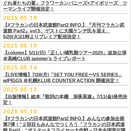
https://www.youtube.com/watch?
v=6XTayyWwFP0&t=6s
この全ての曲たちを改めてたくさんの⼈に知ってほしい、そんな気持ち
※整理番号での入場を予定しております。変更になる場合も御座います
前ポケット/背中部分にフラカンの日本武道館仕様のオリジナルタグ付
◾️vol.6
ほそ道2025」にフラワーカンパニーズの出演が決定！
ぐれ者たちの宴」フラワーカンパニーズ×アイボリーズ ツ
6月のマンスリー・パーソナリティをグレートマエカワが務めます ！
10/25〜12/22公演＞8月30日(土)
タイトル：HESOKURI ～オリジナルアルバム未収録集～
も込めて、
ので、予めご了承ください。
き、
ゲスト：TOSHI-LOW（BRAHMAN）
ーマンライブ開催決定！
フラワーカンパニーズの出演日は9月12日(金)になります。
チケットオフィシャル１次先行も本日よりSTART！
5月5 週目SPと6 月1週目、2週目の3本で豪華ゲストをお招きしお届けい
1/17〜3/14公演＞10月18日(土)
発売日：2025年7月9日
■vol.3
今回5名のライターさんと、四星球・北島康雄さんにご協⼒いただき、全
さらに、別途フラカンオリジナルデザインの布パッチをお付けします。
6月18日(水)21:00〜プレミア配信
2025.05.19
詳細は下記をチェック！
今年もやります！怒髪天との恒例”ジャンピング乾杯TOUR”！
たします。
品番：DQCL-3946
ゲスト：根本要（スターダスト☆レビュー）
曲レビュー企画を⾏うことになりました。
【対象商品】
（布パッチのデザインは後日！お楽しみに）。
本番URL：
https://youtu.be/Z9wrtIqELqE
5月31日(土)正午より、チケット先行受付もスタート！（〜6月10日
https://eplus.jp/ishigaki-fes/
今年は趣向を変えて、アコースティック＆トークコンサートで京都、甲
【#フラカンの日本武道館Part2 INFO.】『月刊フラカン武
価格：￥3,300(税込)
https://www.youtube.com/watch?
v=OMoBtAjSn-w
発売日：2025年7月11日(金)
(火)23:59まで）
府、松本にて開催決定！
道館 Part2』vol.5、ゲストに大槻ケンヂ氏を迎え、
収録楽曲：
「フラカンの音楽目録」reviewer
タイトル：歌詞（うた）の本棚 『深夜高速』
＊＊＊＊＊＊＊＊＊＊＊＊＊＊＊
＊アーカイブ配信中！
どうぞ、お見逃しなく！
◎「いしがきMUSIC FESTIVAL2025」
5/20(火)21時よりプレミア配信決定！
◎ラジオNikkei第１毎木21:30～22:10放
送
01. プライマル。
■vol.4：山里亮太（南海キャンディーズ）
天野史彬（ライター）
鈴木 圭介(著)/丹下 京子(絵)
事前販売受注期間：2025年6月28日(土)12:00〜7月20日(日)23:59まで
◾️vol.0 番組スタート直前スペシャル
日時：2025年9月28日(日)
本日よりHP先行も受付スタート！ぜひお早めに〜
「LOGOS presents「CAMP RADIO」」
2025.05.19
02. ハートのレース
https://youtube.com/live/_ipE-
Na37yY
大西健斗（ライター/SPICE編集部）
価格：￥2,200（税込）
受注受付url：web shop「ニワトリ堂」
ゲスト：スキマスイッチ
☆オフィシャル先行：5月31日（土）正午12:00〜6月10日（火）23:59
場所：岩手県盛岡市盛岡城跡公園を中心に開催
https://campradio.jp/
03．友達100万人
川上きくえ（ライター）
【column】5/11(日)「正しい哺乳類ツアー2025」追加公演
ISBN：9784845643035
https://flowercompanyzinc.stores.jp/
https://www.youtube.com/watch?v=BR4CmNuGCLg&t=28s
https://w.pia.jp/s/hosomichiofrock25of/
OFFICIAL SITE：
https://www.ishigaki-fes.jp/
☆HP先行
]10月19日（日）大阪城音楽堂にて開催される「OYZ NO YAON」＃007
5/29（木） 21:30～22:10；ゲスト・木村“Q太郎”至さん（ローディー）
04．そら（この空はあの空につながっている）
■vol.5
＠高崎CLUB jammer’s ライブレポート
北島康雄（四星球）
※対象商品は当日会場にてスタッフからお渡し致します。
お届け予定：9月10日(水)前後を予定
#いしがき2025
受付URL：
https://eplus.jp/jktour2
025-hp/
〜オヤジを愛したスパイ〜
6/ 5（木） 21:30～22:10；ゲスト・桜井秀俊さん（真心ブラザーズ
）
05. 青い吐息のように
ゲスト：大槻ケンヂ（筋肉少女帯/特撮/オケミス）
鈴木淳史（ライター）
2025.05.14
※こちら受注生産の商品となり、公演当日の販売は現状未定となってお
◾️vol.1
◎「ロックのほそ道2025」
#いしがきミュージックフェスティバル
受付期間：2025/5/30（金）21:00〜6/8（日）2
3:59
にフラワーカンパニーズの出演が決定！
※リピート放送：19日（木）21:30～22:10
06．セミ・ロング
https://www.youtube.com/watch?
v=1EMet2dx9d4
兵庫慎司（ライター）
【ローソンチケット】
ります。
ゲスト：加藤ひさし、古市コータロー（THE COLLECTORS）
日時：2025年9月12日(金) 17：15／18：00
【LIVE情報】7/28(月)「SET YOU FREE〜VS SERIES」
購入枚数制限：お1人様1公演につき4枚まで
6/12（木） 21:30～22:10；ゲスト・フミさん（POLYSICS） ※リピー
07. 天の神さまの言うとおり
ご購入はコチラから＞＞
購入を希望される方は事前販売受注期間内にてご注文ください。
https://www.youtube.com/watch?v=kTtAgK2Iq4A&t=2345s
会場：仙台GIGS
w/PIGGS ＠札幌KLUB COUNTER ACTION 開催決定！
只今から先行受付も開始！お申し込みはコチラ〜
ト：26日（木）21:30～22:10
08. スターな男
■vol.6
本日6/20(金)より「
フラカンの音楽目録」
と付したInstagramのオリジナ
※受付開始までにURL表示致します※
＊＊＊＊＊＊＊＊＊＊＊＊＊＊＊
出演：キタニタツヤ/SPITZ/フラワーカンパニーズ/Laura day
2025.05.13
◎「ジャンピング乾杯TOUR 2025 “山あり谷あり歌声一座のアコースティ
https://eplus.jp/ynks/
09．アンテな
ゲスト：TOSHI-LOW（BRAHMAN）
ルアカウントにて随時公開していきます！
喜多方、東京、松阪、福山の４箇所を回る、
フラワーカンパニーズの恒
■vol.2
romance（五十音順）
ック＆トークコンサート”」
＊発券手数料がお得
＊Radikoの「RN」にて全国でお聴きいただけます。
10. ザッツオーライ
【出版情報】絵本『歌詞の本棚 深夜高速』7/11(金)発売決
https://youtu.be/Z9wrtIqELqE
例アコースティック企画「
フォーク
の
爆発
2025 ～座って演奏するスタイ
※イベントチケットは、電子チケットでのお引き取りとなります。
テレビ埼玉の人気番組「それゆけ！大宮セブン」から誕生した芸人バン
◎「フラカンのオーバーオール」*オリジナル布パッチ付き
ゲスト：Hump Back
料金：1Fスタンディング／2F指定席/2F後方スタンディング ￥7,500-
10/17(金)名古屋DIAMOND HALLにて、フラワーカンパニーズ
9月4日(木)京都・磔磔 18:30/19:00 （問）清水音泉 06-6357-3666 (平日
＊全国LOGOSショップ店内でも放送されます。
11. 夜汽車のブルース
定！
インスタグラムアカウント：
ルです〜」の一般チケットが今週末より発売開始！
※本受付は、スマートフォンからのみお申し込みいただけます。
ド・アイボリーズとフラワーカンパニーズとの異色対バンが決定！
■価格：20,000円(税込) ※送料別（一律：1100円）
https://www.youtube.com/watch?v=6XTayyWwFP0&t=6s
（tax in/1F・2Fスタンディングは整理番号付/ドリンク代別）
presents「DRAGON DELUXE 2025」の開催が決定！
12:00〜17:00)/info@shimizuonsen.com
◎「OYZ NO YAON ＃007 〜オヤジを愛したスパイ〜」
12. スタンドアローン
2025.05.10
◎「フラカンの音楽目録」
7/5(土)喜多方、7/6(日)東京、8/3(日)福山公演は5/25(日)10:00より発売、
フィーチャーフォン、BlackBerry、WindowsPhone、タブレット端末
アイボリーズはマヂカルラブリー・村上（ギター）、囲碁将棋・根建太
■仕様
お問い合わせ：ノースロードミュージック TEL 022-256-1000（営業時
9月6日(土)山梨・甲府桜座 16:30/17:00 （問）FOB新潟 025-229-5000
日時：2025年10月19日(日) 15:30開場∕16:00開演
13. 飛び跳ねマーチ
https://www.instagram.com/
flowercompanyz_mokuroku
7/31(木)松阪公演のみ、諸事情により5/26(月)10:00からの発売に変更とな
（iPad、Android）からのお申し込みはできません。
一（ベース）、GAG・SJ（キーボード）、すゑひろがりず・南條庄助
生地：デニム
■vol.3
間 平日11:00〜16:00）
「DRAGON DELUXE」は、“名古屋のロックシーン活性化”、“
デビューか
【#フラカンの日本武道館Part2 INFO.】みんなの参加企画
http://fobkikaku.co.jp
会場：大阪城音楽堂
14. 40
ります。
※ご利用には、ローソンWEB会員(無料)への登録が必要になります。
（ドラム）、そしてジェラードン・アタック西本（ボーカル）の5人で
厚さ：11オンス
ゲスト：根本要（スターダスト☆レビュー）
第7弾！“２回目もみんなでつくろう「フラカンの日本武道
HP：
https://www.north-road.co.jp/detail/detail.php?eid=87091
ら応援してくれている名古屋の皆さんへの恩返し”、“
名古屋への郷土愛”の
9月7日(日)長野・松本上土劇場 16:00/16:30 （問）FOB新潟 025-229-
出演：スターダスト☆レビュー / 怒髪天 / フラワーカンパニーズ / 笑い飯
15．気持ちいい顔でお願いします
館 Part2」“ポスター＆フライヤー大作戦～日本全国宣伝隊
2023年6月に結成。
■サイズ（cm）
https://www.youtube.com/watch?v=OMoBtAjSn-w
公式X：
https://x.com/hosomichiofrock
3つをテーマに掲げ、2012年より地元・
名古屋で開催しているフラワーカ