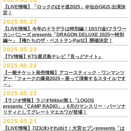
1月17日(土) 長野CLUB JUNK BOX 16:30/17:00
9/20(土)「フラカンの日本武道館 Part2 〜超・今が旬〜」まで１ヶ月を切
ベントにご参加いただけます。
ドリンク代）
超・今が旬〜』を開催するフラワーカンパニーズが、今年1月より月１配
われます。
【LIVE情報】「ロックのほそ道2025」＠仙台GIGS 出演決
1月18日(日) 千葉LOOK 15:30/16:00
ったタイミングでのワンマンライブ！
＜番組情報＞
※入場は整理番号順でのご入場となります
信のYouTube番組『月刊フラカン武道館 Part2』をスタート、6回目のゲ
定！
1月24日(土) 高知X-pt. 16:30/17:00
武道館とともに、お待ちしております
『月刊フラカン武道館 Part2』
※規定枚数に達し次第受付は終了させていただきますので予めご了承く
ストとして、TOSHI-LOW（BRAHMAN）の出演が決定！
◎『フラカンのチャーミングなトークライヴ in 京都 – public recording
2025.05.27
1月25日(日) 広島SECOND CRUTCH 15:30/16:00
■vol.7
ださい。
7/20(日)大阪公演追加チケット▼先着受付[e+]
on a radio program「CHARMING BONGO」-』
1月27日(火) 四日市CLUB CHAOS 18:30/19:00
◎「横浜ストーリー 〜武道館前の一撃〜」
ゲスト：Novel Core
【LIVE情報】今年のドラデラは特別編！10/17(金)フラワー
※ご購入されたご本人様のみご参加可能になります。分配や譲渡はでき
販売期間：7/1(⽕) 19:00 〜 7/19(⼟) 23:59
番組スタート直前スペシャルのvol.0としてスキマスイッチ、第１回目の
日時：2025年9月3日(水) OPEN 18:30 / START 19:00
1月31日(土) 札幌近松 16:30/17:00
日時：8月24日(日)Open 15:30 / Start 16:00
カンパニーズ presents「DRAGON DELUXE 2025〜特別
7月21日(月祝)21:00〜配信
ませんので、予めご了承ください。
https://eplus.jp/kodomoband/
ゲストとしてTHE COLLECTORSの加藤ひさし(vo)と古市コータロー(g)、
会場：京都・
紫
明
会館
2月4日(水) 下北沢シェルター 18:30/19:00
会場：神奈川・F.A.D YOKOHAMA
編〜」【俺たちのザ・ベストテンPart2】開催決定！
本番URL：
https://www.youtube.com/
watch?v=I8Zw-h9Anxg
フラワーカンパニーズが、
結成以来発表してきた楽曲を6人のreviewerた
※未就学児のお子様のご同伴をご希望の場合は、1名のみ同伴可能です。
第２回目にHump Back、第３回目はスターダスト☆レビューの根本要、
出演：フラワーカンパニーズ
2月14日(土) 大阪バナナホール 16:30/17:00
チケット料金：前売 ¥5,200(税込/整理番号付/ドリンク代別途要)
2025.05.23
ちによるレ
ビューとともに紹介する企画「フラカンの音楽目録」がスタ
ただし、座席のご用意はできませんので、同伴される方のお膝の上にお
第４回目は南海キャンディーズの山里亮太、そして第５回目は大槻ケン
入場料：1500円(税込/整理番号付自由席/
ドリンク代別途要)
2月15日(日) 岡山ペパーランド 15:30/16:00
前売￥5,200（税込、ドリンク代別、オールスタンディング）
ート！
座りいただきます。予めご了承ください。
ヂを招きお届けしてきた今番組（全回アーカイブ配信中）、第６回目と
【TV情報】KTS鹿児島テレビ『見っどナイト』
チケット発売日：6月29日(日)17:00〜
2月21日(土) 別府Copper Raven 16:30/17:00
※高校生以下は当日￥2,000キャッシュバック （当日年齢を証明できるも
＊アーカイブ配信中！
自他共に認めるライブマスターとして一年中ライブで全国を回りな
が
お席が必要な場合は、イベント参加券が必要です。
なる今回のゲストは、BRAHMANのボーカル・TOSHI-LOWを招聘。
プレイガイド：Live Pocket
https://t.livepocket.jp/e/flowercompanyz
2025.05.23
2月22日(日) 福岡CB 15:30/16:00
の(学生証、保険証など)のご提示が必要となります）
■vol.0 番組スタート直前スペシャル
■5月24日(土)25:15〜 25:45 KTS鹿児島テレビ『見っどナイト』
ら、コンスタントに楽曲を製作、新作を発表し、
今年1月には20枚目とな
▼詳細は下記ローソンチケットサイトをご確認ください。
9/20(土)開催「フラカンの日本武道館Part2 〜超・今が旬〜」グッズにつ
2月24日(火) 豊橋Club KNOT 18:30/19:00
一般発売日:6月29日(日)
【一般チケット発売情報】アコースティック・ワンマンツ
ゲスト：スキマスイッチ
https://www.kts-tv.co.jp/program/midnight/
るオリジナルアルバム『正しい哺乳類』
をリリース、これまで発表して
きまして、今回9/20までにお届け予定で、通販での事前販売受付（7月中
フラカン2度目の武道館開催を反対だと言い放つTOSHI-LOW、フラカン
アー「フォークの爆発2025～座って演奏するスタイルです
2月28日(土) 新潟GOLDEN PIGGS BLACK 16:30/17:00
プレイガイド：
フラワーカンパニーズがこれまでに発表した配信限定楽曲、数々のアー
https://www.youtube.com/watch?
v=BR4CmNuGCLg&t=28s
＊3/15(土)正しい哺乳類ツアー2025」＠鹿児島 SR HALL公演の模様が２
きた曲は300曲以上になります。
【特典会内容】
旬頃〜開始予定）を準備しております。
メンバーは番組終了までにTOSHI-LOWを納得させられるか?!
～」
3月1日(日) 金沢AZ 15:30/16:00
チケットぴあ
ティストトリビュート盤に参加した楽曲、シングル・カップリングに収
週にわたってオンエア！
その代表として 2004 年に誕⽣した「深夜⾼速」は、本当にたくさんの⽅
■トーク＆サイン参加券（1冊券）：トークショー＋サイン会
6月18日(水)21:00よりプレミア公開される。
3月7日(土) HEAVEN’S ROCKさいたま新都心 16:30/17:00
イープラス
録された楽曲など、現在入手困難となっているオリジナルアルバム未収
2025.05.23
■vol.1
にカバーしていただき、近年では CM にも起⽤されるなど、頼もしいフ
それに先がけた超先行販売として、フラカンのオリジナル・オーバーオ
3月14日(土) 仙台darwin 16:30/17:00
ローチケ
録楽曲をコンパイルした企画アルバム『HESOKURI ～オリジナルアルバ
ゲスト：加藤ひさし、古市コータロー(THE COLLECTORS)
ラカンの顔になってくれていますが、その他にも聴く⼈それぞれにとっ
※出演者との握手や接触はNGとさせて頂きます。
【ラジオ情報】ラジオNikkei第１「LOGOS
ールの販売が決定！
フラカンの日本武道館公演のチケットは絶賛発売中。
ネクストロード 03-5114-7444 (平日14～18時)
ム未収録集〜』を7月9日にリリースすることが決定！
https://www.youtube.com/watch?
v=kTtAgK2Iq4A&t=2345s
presents「CAMP RADIO」」6月のマンスリー・パーソナ
ての⼤切な曲がたくさんあると思います。
※宛名入れはひらがなのみとなります。（日付やメッセージ、イラスト
こちらの商品は受注生産販売となります（公演当日の販売は未定）。
合わせてお見逃しなく！
チケット料金：¥5,200(税込/整理番号付/
ドリンク代別途要)
全19曲75分、フルに収録された、これぞ真のとっておきの企画盤です。
リティとしてグレートマエカワが登場！
何より、メンバーにとっては全ての曲が⼤切な曲で、⼀年中⾏なってい
等は不可）
※全公演、高校生以下は当日¥2,000 キャッシュバック(当日年齢を証明で
どうぞお楽しみに！
■vol.2
るライブでは新旧問わず並列でセットリストに組み込まれ、今も⽣き続
※イベントの撮影・録音・録画（ライブ機能や画面録画含む）は一切禁
2025.05.21
今回3サイズをご用意（※写真 :鈴木圭介、グレートマエカワ S着用/ 竹安
＜番組情報＞
9月28日(日)岩手県盛岡市盛岡城跡公園を中心に開催される「いしがき
ラジオNikkei第１にて毎週木曜日21:30～22:10放
送「LOGOS
きるもの(学生証、
保険証など)のご提示が必要となります)
ゲスト：Hump Back
けています。
止とさせていただきます。
堅一 M着用/ミスター小西 L着用）、
『月刊フラカン武道館 Part2』
9月11日(木)、12日(金)＠仙台GIGSで開催されるスピッツ主催「ロックの
【LIVE情報】7/23(水)それゆけ！大宮セブンpresents「は
MUSIC FESTIVAL2025」にフラワーカンパニーズの出演が決定！
presents「CAMP RADIO」、
一般チケット発売日：
◎商品詳細