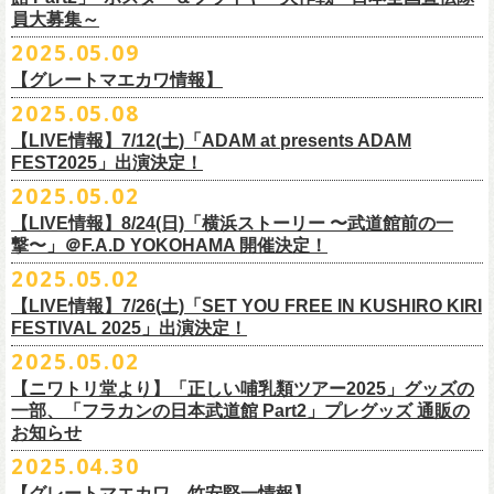
5000
http://fobkikaku.co.jp
チケット料金：
16．すべての若さなき野郎ども
員大募集～
エレキセットとは一味違ったフラカンのアコースティックライブ、どう
<受付期間>
番組の中でアイボリーズのオリジナル曲として、アタック西本が書いた
ウエスト/ヒップ/ワタリ/裾幅/股下
ンパニーズの主催イベント。
出演：怒髪天、フラワーカンパニーズ
【指定席】前売料⾦(税込)：
¥7200
17．ディスイズナゴヤ
ぞお楽しみに！
2025年7月2日(水)18:00 ～ 2025年7月6日（日）22:00 (入金終了23:00)ま
歌詞にフラカンメンバーが作曲、アレンジを担当したことがきっかけ
S ＞ 100 / 111 / 37 / 26 / 68
■vol.4：山里亮太（南海キャンディーズ）
2025.05.09
チケット料金：全自由 前売￥6,900-（ドリンク代別）＊未就学児童入場
【芝⽣⾃由席】前売料⾦(税込)：
¥6900
今年2025年9月20日(土)開催「フラカンの日本武道館 Part2 〜超・今が
18．失格（2013 Mix ver.)
で
で、今回の対バンが実現しました！
M ＞ 105 / 116 / 38 / 26.5 / 70
https://youtube.com/live/_ipE-Na37yY
14回目となる今年はいつもと趣向を変え、9/20(土)開催「
フラカンの日本
【グレートマエカワ情報】
不可(小学生以上のご入場される方全てにチケット必要)
問い合わせ：清⽔⾳泉 06-6357-3666 (平⽇12:00〜17:00) /
旬〜」、今回も日本全国各地からたくさんの方に集まっていただけるよ
19．どっち坊主大会
◎フラワーカンパニーズ アコースティック・ワンマンツアー
※上記受付期間内でも、規定枚数に達し次第、受付は終了させていただ
L ＞ 110 / 121 / 39 / 27 / 72
武道館Part2 〜超・今が旬〜」
のアフターパーティー的イベントとして親
一般チケット発売日：7月19日(土)
info@shimizuonsen.com
うに！全国より”フラカンの日本武道館 日本全国宣伝隊員“を大募集致しま
2025.05.08
「
フォーク
の
爆発
2025～座って演奏するスタイルです～」
きます。
一般チケットは6/8(日)より発売開始！
※商品の特性上、サイズ表記から1～2cm程度の誤差が生じる場合がござ
◾️vol.5
◎押競満寿「オクノマサヒコのDJ Dinners〜2025、初夏〜」
しい仲間たちをゲストに
迎えての特別編を企画。
す！
※こちらの商品は、Sony Music Shop、ライブ会場での販売となります
【LIVE情報】7/12(土)「ADAM at presents ADAM
完売必至の初ツーマン、どうぞお楽しみに！
います。
ゲスト：大槻ケンヂ（筋肉少女帯/特撮/オケミス）
5/20(火) OPEN 18:00 CLOSE 23:00 (L/O 22:30)
昨年9月に荻窪TOP BEAT CLUBで行われ好評を博した、フラカン＆ヨコ
☆Sony Music Shop
FEST2025」出演決定！
・7月5日(土)
■予約有効期間
※写真参照 :鈴木圭介、グレートマエカワ S着用/ 竹安堅一 M着用/ミスタ
https://www.youtube.com/watch?v=1EMet2dx9d4
【DJ】奥野真哉、グレートマエカワ
ロコ合同企画「
俺たちのザ・ベストテン〜グレートマエカワ AGE55 前夜
10年前に続き、今回も宣伝隊員のお仕事としてお願いしたいのは学校や
https://www.sonymusicshop.jp/m/item/itemShw.php?
会場：福島・喜多方 大和川酒造北方風土館
予約日含めず１日間
2025.05.02
◎それゆけ！大宮セブンpresents「はぐれ者たちの宴」フラワーカンパニ
ー小西 L着用
※お店のキャパシティに限りがあるため、混雑状況によっては時間制の
祭〜」の第2弾、1978年〜
1989年まで放送されていた伝説の歌番組【ザ・
お店、そのほか人目につく場所への[ポスター貼り]と[フライヤー置き]の
site=S&ima=2253&utm_source=upcocoming&utm_medium=owned&utm_
時間：Open 15:30 / Start 16:00
※2025年7月6日(日)注文分に限り、2025年7月6日(日) 23:00入金締め切
ーズ×アイボリーズ ツーマンライブ
入れ替えとさせていただきます。何卒、ご了承ください。
ベストテン】
のトリビュートライヴとして、
全曲当時のヒット曲でのカ
【LIVE情報】8/24(日)「横浜ストーリー 〜武道館前の一
ポスター＆フライヤー大作戦！
campaign=DQCL000003946&cd=DQCL000003946&srsltid=AfmBOopGUP
◎「チキパン(CHICKEN PUNKS)ジャージ」
チケット料金：前売 ¥5,500（税込／全自由・整理番号付／ドリンク代別
りとなります。
日時：2025年7月23日(水) 開場：18:15 開演：19:00
【料金】2000円 （1ドリンク付き）
ヴァーライヴをお届けします！
撃〜」＠F.A.D YOKOHAMA 開催決定！
作戦を決行いただきましたら、展開していただいている様子を写真に撮
f67JLrBdn1yt7FcWbN_7xUiKMo2OoT8SAQ2R-InUmvVzJt
途要）
価格：￥6,800(税込）
会場：下北沢シャングリラ
【会場】押競満寿 〒151-0062 東京都渋谷区元代々木町25-5
2025.05.02
ってお送りください。フラカン公式SNSにてアップさせていただきま
一般チケット発売日：5月25日(日)
■電子チケット表示期間
ボディ：ネイビー/ホワイト、ライトグレー/ネイビー
出演：フラワーカンパニーズ
ベストテン世代による、ベストテン世代のための、
そしてベストテン世
す。
【LIVE情報】7/26(土)「SET YOU FREE IN KUSHIRO KIRI
プレイガイド：
2025年7月10日(木)～ イベント当日まで
素材 ： ポリエステル 100％ スムース ※ファスナーはダブルスライダー
アイボリーズ
＝＝＝＝＝＝＝＝＝＝＝＝
代じゃなくてもきっと楽しんでいただける、
懐かしくも新鮮でとびきり
FESTIVAL 2025」出演決定！
イープラス
※イベント当日に「入場画面」から進むことができます
サイズ：S / M / L / XL
Vo. アタック西本（ジェラードン）
◎オーバーオールズ
贅沢なステージショウ！
宣伝隊員のみなさま、そしてご協力いただいたお店、学校を「フラカン
2025.05.02
チケットぴあ
＜製品サイズ＞
Gt. 村上（マヂカルラブリー）
6/25(水)吉祥寺MANDA-LA2
乞うご期待！
の日本武道館Part2 サポーター」に認定、フラカンの日本武道館Part2 ス
ローチケ
＜チケット受付に関してのご注意＞
S ： 身丈60cm / 身幅52cm / 裄丈80cm
Ba. 根建太一（囲碁将棋）
出演・オーバーオールズ
【ニワトリ堂より】「正しい哺乳類ツアー2025」グッズの
テッカー（サポーター限定カラー）を差し上げます！
楽曲の歌詞に着目し、
気鋭のイラストレーターが自らのフィルターを通
問い合わせ：ノースロードミュージック仙台
※ご購入はおひとり様1枚までとさせていただきます。
M ： 身丈64cm / 身幅57cm / 裄丈84cm
一部、「フラカンの日本武道館 Part2」プレグッズ 通販の
Key. SJ（GAG）
[三宅伸治(vo.g)/石塚英彦(vo)/グレートマエカワ(b)/石塚幸作(ds)]
◎フラワーカンパニーズ presents 「DRAGON DELUXE 2025〜特別
して、
その世界観を絵本として再構築するプロジェクト、”歌詞（うた）
お知らせ
※ご購入されたご本人様のみご参加可能になります。分配や譲渡はでき
L ： 身丈68cm / 身幅62cm / 裄丈87cm
Dr. 南條庄助（すゑひろがりず）
GSK /GUEST Vo:石塚くるみ[pèyang(vo.b)ポトフ(g)アルパカ(ds)]
================================================
編〜」【俺たちのザ・ベストテンPart2】
＊フラカンの日本武道館Part2 ステッカー（サポーター限定カラー：ゴー
の本棚”。
・7月6日(日)
ませんので、予めご了承ください。
XL ： 身丈71cm / 身幅68cm / 裄丈90cm
料金：前売5,000円 当日：5,800円（税込/ドリンク代700円別途要）
【時間(全日共通)】
2025.04.30
日時：10月17日(金) Open 18:15 / Start 19:00
ルド
）
いつもニワトリ堂をご利用いただき有難うございます。
その第４弾としてフラワーカンパニーズ「深夜高速」
の絵本化が決定！
会場：東京・江東区文化センターホール
※本受付は先着順となります。規定枚数に達し次第、受付を終了いたし
※上記サイズはあくまでも目安の寸法です
一般発売：6月8日（日）10:00
OPEN 18:30 /START19:30
文・天野史彬
会場：名古屋DIAMOND HALL
【グレートマエカワ、竹安堅一情報】