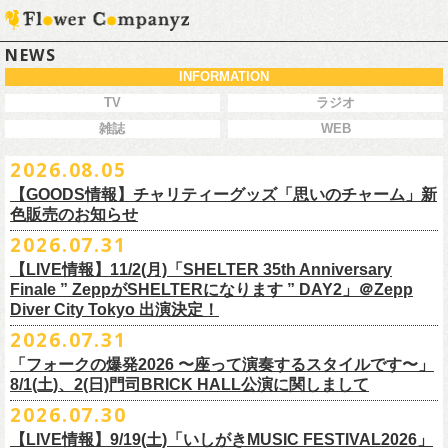
NEWS
INFORMATION
TV
ラジオ
雑誌
WEB
2026.08.05
【GOODS情報】チャリティーグッズ「思いのチャーム」新
色販売のお知らせ
2026.07.31
【LIVE情報】11/2(月)「SHELTER 35th Anniversary
チャリティーグッズ「思いのチャーム」（リフレクターチャーム）の再
Finale ” ZeppがSHELTERになります ” DAY2」＠Zepp
販が決定致しました。
Diver City Tokyo 出演決定！
白、緑、赤オレンジの３つの新色展開で、
2026.07.31
8/23(日)フラワーカンパニーズ ワンマンライブ「横浜ストーリー2026」
＠F.A.D YOKOHAMA 公演より販売開始致します。
「フォークの爆発2026 〜座って演奏するスタイルです〜」
8/1(土)、2(日)門司BRICK HALL公演に関しまして
こちらのグッズの売上全額を被災地復興など様々な支援を必要とされて
2026.07.30
令和8年熊本地震で被災された皆様には心よりお見舞い申し上げます
いる場所に寄付させていただきます。
【LIVE情報】9/19(土)「いしがきMUSIC FESTIVAL2026」
一日も早い復興、安全、安心が戻りますことを心よりお祈り申し上げま
支援金の寄付先、金額等につきましては、都度フラワーカンパニーズオ