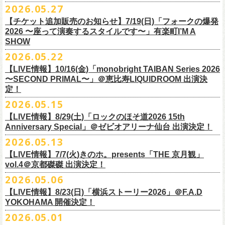
M ： 身丈70cm / 身幅58cm / 肩幅55cm / 袖丈23cm
https://l-tike.com/oc/lt/
haraimodoshi/
p.com/
contact/
チケット発売：7月6日 12時～
2026.05.27
＊自由席の方ご入場後、開演10分前のご案内を予定しています
L ： 身丈74cm / 身幅61cm / 肩幅58cm / 袖丈25cm
(注1)チケットの半券がもぎられているものについては、ご返⾦
対応を致
2027年にオープン50周年を迎える名古屋のライブハウスElectric Lady
プレイガイド：e-plus(イープラス)
発売日：7月2日(木)17:00〜
【チケット追加販売のお知らせ】7/19(日)「フォークの爆発
XL ： 身丈78cm / 身幅64cm / 肩幅61cm / 袖丈27cm
しかねます。
Land（通称E.L.L）でぴあ中部×フラワーカンパニーズの合同企画のトー
https://eplus.jp/sf/detail/
4562600001-P0030001
プレイガイド：イープラス
https://eplus.jp/sf/detail/0039320001-
2026 〜座って演奏するスタイルです〜」有楽町I’M A
※上記サイズはあくまでも目安の寸法です
(注2)チケット代以外の外⼿数料(配送⼿数料は除く)の返⾦
については、
クイベントシリーズ、vol.1の開催が8月31日(月)に決定！
フェスHP:
backonlivefes.com
SHOW
P0030685P021001?P1=1221
「フォークの爆発2026 ミニマル巡業 〜うたとギターとコーラスと〜」
「各種⼿数料券」が必要となります。
払い戻しの際に忘れずお持ちくだ
問：清水音泉 06-6357-3666（平日 15:00~18:00）
福島にて開催決定！
2026.05.22
さい。もし各種⼿
数料券を紛失された場合、外⼿数料のご返⾦
は致しか
日本のロック史を彩るさまざまバンドが出演し、ライブハウスシーン黎
info@shimizuonsen.com
ねますので何卒ご了承下さい。
【LIVE情報】10/16(金)「monobright TAIBAN Series 2026
明期ならではの驚きのエピソードから、まるで都市伝説のようなとんで
◎「フォークの爆発
2026
ミニマル巡業 〜うたとギターとコーラスと〜」
〜SECOND PRIMAL〜」＠恵⽐寿LIQUIDROOM 出演決
(注3) 払い戻しには「チケット」が必要です。払い戻し手続きより先に、
も逸話まで、これまでもさまざまな伝説が語られてきたてE.L.L。
※ミニマル巡業とは『
新たな試みとして歌とアコースティックギター一
定！
チケットの発券手続きの上、
再度Loppiにて払戻しお手続きください。
来年2027年にオープン50周年を控えたE.L.Lについて、フラカン鈴木圭介
本とコーラスと小
物の楽器などで構成するライヴ』です
(注4)夜間・早朝(21時～6時頃)は防犯対策として、
レジ内の現⾦が制限さ
2026.05.15
とグレートマエカワがホスト役となり、さまざまなバンドマン、シンガ
日時：
9/21(
月祝
)
開場
15:30/
開演
16:00
れております。その為、夜間・
早朝とその直前・直後の時間帯はつり銭
ー、関係者をゲストに迎えて語り明かすトークセッションを企画。
【LIVE情報】8/29(土)「ロックのほそ道2026 15th
会場：福島
Player
’
s Cafe
2027年にオープン50周年を迎える名古屋のライブハウスElectric Lady
◎
「SMILEY’S CONNECTION スマイリー原島 BIRTHDAY FESTIVAL
が 不⾜する場合がございますので、払い戻しは夜間・
早朝を避けてお⼿
このトークシリーズでは、E.L.L.にこれまで関わってきたミュージシャ
Anniversary Special」＠ゼビオアリーナ仙台 出演決定！
チケット料金：
4,800
円（税込
/
整理番号付
/
ドリンク代別） ※高校生以下
Land（通称E.L.L）でぴあ中部×フラワーカンパニーズの合同企画のトー
6days ～ ハメチ a-GOGO CARNIVAL!!～」
続きいただきますようお願い申し上げます。
ン、関係者、そして当時はファンだった人々とともに、まもなく50年を
2026.05.13
は当日
¥2,000
キャッシュバック（
当日年齢を証明できるもの（学生証、
クイベントシリーズを開始することが決定！
＜
day
２下北沢
CLUB Que
編＞
迎えるライブハウスの、ツワモノたちの記憶を語っていきます。配信や
10月、11月と自身初となるクラブクアトロ・
ワンマンツアーも決まって
保険証など）
のご提示が必要となります）
【LIVE情報】7/7(火)きのホ。presents「THE 京月観」
9
月
3
日
(
木
)
下北沢
CLUB Que
【ローソンチケットでご購入で、電子チケットをご選択の
インタビューでは語れない、ここだけの話もたくさん披露予定。
いるフラワーカンパニーズ、
2026年を右肩上がりに盛り上げる8箇所9公
一般チケット発売日：
7
月
18
日
(
土
)
vol.4＠京都磔磔 出演決定！
日本のロック史を彩るさまざまバンドが出演し、ライブハウスシーン黎
出演：
POLYSICS
／フラワーカンパニーズ／
SCOOBIE DO
お客様】
演のツアー開催決
定！
問い合わせ：ノースロードミュージック
明期ならではの驚きのエピソードから、まるで都市伝説のようなとんで
2026.05.06
OPEN 18:15
／
START 19:00
この第一回目となるゲストに、中村達也さんをお迎えしてお届けしま
払戻し期間内に購入された申込サイト内「マイページ」
◎「ラッコなエコバッグ」
より払戻し手続
も逸話まで、これまでもさまざまな伝説が語られてきたてE.L.L。
前売￥
5,500-
／当日￥
6,000-
（ドリンク代別）
す！
【LIVE情報】8/23(日)「横浜ストーリー2026」＠F.A.D
きの上、CASH POST(注 1)をご利用いただき、払戻しさせていただきま
価格：￥1,500(税込）
◎「フラカンの年末ベストナイン2026」
来年2027年にオープン50周年を控えたE.L.Lについて、フラカン鈴木圭介
チケット発売日：2026
年
7
月
5
日
(
日
) 12:00
～
YOKOHAMA 開催決定！
どうぞお楽しみに！
す。
カラー：オリーブ
11/21(土) 函館ARARA 開場16:30/開演17:00 問い合わせ：ARARA
とグレートマエカワがホスト役となり、さまざまなバンドマン、シンガ
プレイガイド：
Live Pocket
https://livepocket.jp/e/que20260903
2026.05.01
お客様ご自身でのお手続きが必要となりますため、
素材 ： ポリエステル
下記URLより払戻し手
11/23(月・祝)八戸ROXX 開場15:30/開演16:00 問い合わせ：ノースロ
ー、関係者をゲストに迎えて語り明かすトークセッションを企画。
問：
AILE C.E Works 03-5433-2500
◎ツワモノたちの記憶〜E.L.L50周年プロジェクト・スペシャルトーク〜