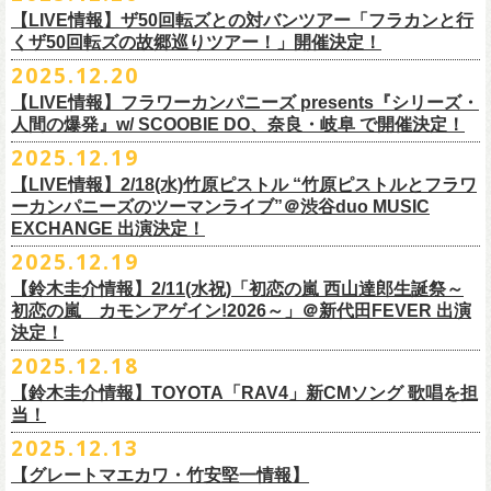
業 〜うたとギターとコーラスと〜」の２形態で開催いたします。
予約メールアドレス
会場：釜石市民ホール TETTO ホールA（〒026-0024 岩手県釜石市大町
贅沢なステージショウ！
【LIVE情報】ザ50回転ズとの対バンツアー「フラカンと行
okumasa.hrsm@gmail.com
1-1-9）
今年はどんな選曲＆ランキングになるのか！？
くザ50回転ズの故郷巡りツアー！」開催決定！
全国のライブハウスを主戦場とし”メンバーチェンジなし、
活動休止な
初の試み、そして初の会場を多く含む今ツアー、
どうぞお楽しみに！
出演：10-FEET / フラワーカンパニーズ / OA 田原 104 洋/SBE
どうぞお楽しみに！
◎「オクノマサヒコの DJ Dinners2026〜グレッグ・バレンタイン〜」
し”で全国各地でライブ・
ツアーを続けているフラカンが、結成36年
2025.12.20
友部正人さんと今度は九州へ！熊本で２マンライブ開催決定！
チケット料金：前売￥6,600（税込）
【日 程】2026年2月12日(木)
で”超・今が旬”
と自負し10年振りに挑んだ2度目の日本武道館ライブ。
＊オフィシャル先行実施！
＊【ザ・ベストテン】初代司会者、久米宏さんのご逝去の報に接し、心
【LIVE情報】フラワーカンパニーズ presents『シリーズ・
【時 間】OPEN 18:00 CLOSE 23:00 (L/O 22:00)
映像監督・番場秀一氏が当日の模様と前後に行ったインタビューを交
◎フラワーカンパニーズ presents 「シリーズ・人間の爆発 〜
友部
さん
と
◎「フォークの爆発2026 ミニマル巡業 〜うたとギターとコーラスと〜」
受付期間：1/24(土) 18:00〜2/1(日) 23:59
人間の爆発』w/ SCOOBIE DO、奈良・岐阜 で開催決定！
から哀悼の意を捧げます
※お店のキャパシティに限りがあるため、混雑状況によっては時間制の
え、今のフラカンをリアルに映し出した148分。
鹿児島ー熊本のハイエース旅〜」
＊ミニマル巡業とは『
新たな試みとして歌とアコースティックギター一
https://l-tike.com/kokokara/
昨年9月20日(土)に開催されたフラワーカンパニーズ 日本武道館公演『フ
2025.12.19
入れ替えとさせていただきます。
日時：2026年4月5日(日) 開場14:30 開演15:00
本とコーラスと小
物の楽器などで構成するライヴ』です
問い合わせ：G/i/P 問い合わせフォーム
http://www.gip-web.co.jp/t/info
◎フラカン＆ヨコロコ合同企画「俺たちのザ・ベストテン2026」大阪編
ラカンの日本武道館 Part2 〜超・今が旬〜』の模様を収録したLIVE Blu-
【LIVE情報】2/18(水)竹原ピストル “竹原ピストルとフラワ
何卒、ご了承ください。
この配信を記念し公開されている、2020年開催の横浜アリーナでの無観
会場：熊本Django
6/8(月)京都・紫明会館 18:30/19:00 問：SOLE CAFE
イベントオフィシャルサイト：
【昭和の歌番組を代表する『ザ・ベストテン』のトリビュートLIVE。
ray+CDの発売が決定！
ーカンパニーズのツーマンライブ”＠渋谷duo MUSIC
【会 場】押競満寿 〒151-0062 東京都渋谷区元代々木町25-5 1F
客配信ライブ、
2022年開催の日比谷野音ライブ、
そして年末恒例となっ
出演：フラワーカンパニーズ、
友部
正人
6/10(水)広島・東広島 西条公会堂 18:30/19:00 問：キャンディープロモ
https://www.mobstyles.tokyo/view/page/mob25th
数々の昭和歌謡のカヴァーだけの一夜】
EXCHANGE 出演決定！
【料金】2000円（1ドリンク付き）
ている京都のライブハウス磔磔でのセットリ
ストほぼ被りなし2DAYSの
チケット料金：5200円（税込/ドリンク代別/整理番号付）
ーション広島
日時：5/14(木) 開場18:30／開演19:00
全国のライブハウスを主戦場とし”メンバーチェンジなし、活動休止な
2025.12.19
2023年の映像と合わせて、どうぞお楽しみください。
一般チケット発売日：2026年2月11日(水祝)10:00
6/11(木)香川・高松燦庫(sanko) 18:30/19:00 問：燦庫-
会場：大阪・十三GABU
し”で全国各地でライブ・ツアーを続けているフラカンが、結成36年
プレイガイド：イープラス
【鈴木圭介情報】2/11(水祝)「初恋の嵐 西山達郎生誕祭～
SANKO-/TOONICE
出演：
で”超・今が旬”と自負し10年振りに挑んだ2度目の日本武道館ライブ。
初恋の嵐 カモンアゲイン!2026～」＠新代田FEVER 出演
問い合わせ：熊本Django
6/13(土)三重・鳥羽水族館 18:15/18:45 問：ネクストロード
真城めぐみ(Vo)
映像監督・番場秀一氏が当日の模様と前後に行ったインタビューを交
決定！
＊U-NEXT独占ライブ配信詳細
チケット料金：4,800円（税込/整理番号付/ドリンク代別）
うつみようこ(Vo)
え、今のフラカンをリアルに映し出した148分の映像、またライブ音源と
◎フラワーカンパニーズ「フラカンの日本武道館 Part2 〜超・今が
＊一般チケット発売日が当初のご案内より変更となりました
2025.12.18
※6/13＠鳥羽はドリンク代なし
鈴木圭介(Vo)
しても楽しめるのに加え、新保勇樹、CHIYORI、2人の気鋭カメラマンが
旬〜」
※高校生以下は当日¥2,000キャッシュバック（
当日年齢を証明できるも
ミスター小西(Vo)
当日あらゆる角度から切り取った写真を贅沢にまとめた72ページのフォ
【鈴木圭介情報】TOYOTA「RAV4」新CMソング 歌唱を担
配信日：2025年12月30日(火)正午
の（学生証、保険証など）
のご提示が必要となります）
ザ50回転ズとの対バンツアーが決定！
当！
奥野真哉(Key)
トブックも同梱したスペシャルパッケージ仕様で販売致します。
視聴料：U-NEXT月額会員視聴無料配信URL：
https:
一般チケット発売日：3月8日(日)
「フラカンと行くザ50回転ズの故郷巡りツアー！」と題し、ザ50回転ズ
中森泰弘(G)
2025.12.13
//t.unext.jp/r/flowercompanyz
TOYOTA「RAV4」の新CMソングの歌唱を鈴木圭介が担当
！
のメンバーの故郷、堺、出雲、徳島を２バンドで巡ります！
竹安堅一(G)
フラカンのweb shop「ニワトリ堂」、そして1/31(土)札幌公演よりフラカ
【グレートマエカワ・竹安堅一情報】
2025年12月17日発売とともに新作CMが公開され
ました。
◎「フォークの爆発2026 〜座って演奏するスタイルです〜」
4月4日(土) ,5日(日)に開催される「WALK INN FES! 2026 IN 桜島」にフ
グレートマエカワ(B)
ンのライブ会場にて販売がスタート！