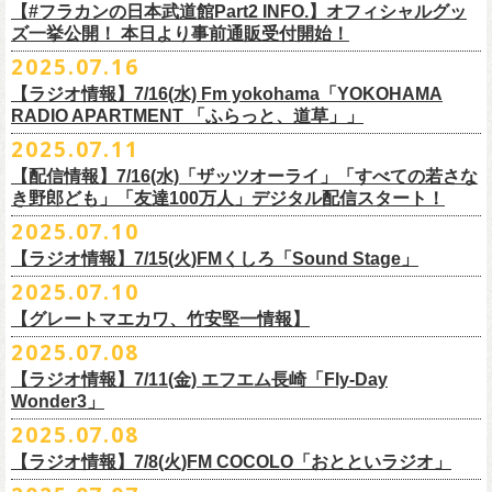
フラワーカンパニーズ
＊
全編視聴をご希望のかたはプレミアム会員にご登録（月額790円）をお
【#フラカンの日本武道館Part2 INFO.】オフィシャルグッ
1月27日(火) 四日市CLUB CHAOS 18:30/19:00
ゲスト：Novel Core
9 友達100万人
8月20日(水)21:00よりプレミア配信されます。
Conton Candy
願い致しま
す。
ズ一挙公開！ 本日より事前通販受付開始！
1月31日(土) 札幌近松 16:30/17:00
https://www.youtube.com/watch?
v=I8Zw-h9Anxg
10 ミント
TOSHI-LOW
＊タイムシフト視聴期間：2025年9月7日まで
2月4日(水) 下北沢シェルター 18:30/19:00
2025.07.16
11 ハイエース
開催を約１ヶ月後に控えたフラカンの日本武道館公演のチケットは
絶賛
ヒグチアイ
本番組はプレミアム会員の方ならタイムシフト視聴期間中に何度で
も、
2月14日(土) 大阪バナナホール 16:30/17:00
■vol.8
12 深夜高速
発売中！
【ラジオ情報】7/16(水) Fm yokohama「YOKOHAMA
MC：加藤真樹子（#FM802）
放送終了後に視聴することができます。 一般会員の方の場合は事前予約
2月15日(日) 岡山ペパーランド 15:30/16:00
ゲスト：四星球
mc
RADIO APARTMENT 「ふらっと、道草」」
合わせてお見逃しなく！
チケット発売スタート！
をする事で期間内にタイムシフト視
聴が可能ですが、リアルタイム視聴
2月21日(土) 別府Copper Raven 16:30/17:00
https://www.youtube.com/watch?
v=kVfyzG-tjOs
13 履歴書
2025.07.11
▼詳細はこちら
の際と同様、
全編の視聴にはプレミアム会員への加入が必要になりま
■7/16(水)22:00
～
23:30 Fm yokohama「YOKOHAMA RADIO
2月22日(日) 福岡CB 15:30/16:00
14 感情七号線
https://funky802.com/site/pickup_detail/7941
【配信情報】7/16(水)「ザッツオーライ」「すべての若さな
す。
APARTMENT
「ふらっと、道草」」
2月24日(火) 豊橋Club KNOT 18:30/19:00
15 星のブルペン
＜番組情報＞
き野郎ども」「友達100万人」デジタル配信スタート！
DJ:NakamuraEmi
2月28日(土) 新潟GOLDEN PIGGS BLACK 16:30/17:00
16 日々のあぶく
『月刊フラカン武道館 Part2』
ーーーーーーーーーーーーーーーーーーーーーーーーーーー
2025.07.10
https://www.fmyokohama.co.jp/
program/yra_furatto_michikusa
3月1日(日) 金沢AZ 15:30/16:00
17 虹の雨あがり
■vol.8
「HESOKURI」に収録「ザッツオーライ」「すべての若さなき野郎ど
◎「横浜ストーリー 〜武道館前の一撃〜」
＊鈴木圭介、グレートマエカワ コメントOA
3月7日(土) HEAVEN’S ROCKさいたま新都心 16:30/17:00
mc
【ラジオ情報】7/15(火)FMくしろ「Sound Stage」
7/23(水)よりSpotifyでフラワーカンパニーズのプレイリスト企画がスター
ゲスト：四星球
も」「友達100万人」が、7/16(水)より各音楽サービスにてデジタル配信
日時：8月24日(日)Open 15:30 / Start 16:00
3月14日(土) 仙台darwin 16:30/17:00
18 行ってきまーす
ト！
8月20日(水)21:00〜配信
スタート！
2025.07.10
会場：神奈川・F.A.D YOKOHAMA
■7月15日(金) 19:00〜 FMくしろ「Sound Stage」
19 ラッコ！ラッコ！ラッコ
本番URL：
同日リリースの新曲「ただいま実演中 / ピュアな匂いがチョイナチョイ
https://www.youtube.com/
watch?v=kVfyzG-tjOs
【グレートマエカワ、竹安堅一情報】
会場チケット：完売
＊鈴木圭介、グレートマエカワ コメントOA！
チケット料金：¥5,200(税込/整理番号付/
ドリンク代別途要)
20 人は人
①特設サイト
https://flowercompanyz.mixlist.app/
にて10曲をセレクトし
ナ」と合わせて、プリアドプリセーブが可能です。
※再放送：7月18日(金)15:00〜
2025.07.08
※全公演、高校生以下は当日¥2,000 キャッシュバック(当日年齢を証明で
21 最後にゃなんとかなるだろう
てプレイリストを作成
＊アーカイブ配信中！
ぜひお楽しみください！
きるもの(学生証、
保険証など)のご提示が必要となります)
富山MAIRO 25周年記念ライブにフラワーカンパニーズの出演が決定！
22 白眼充血絶叫楽団
【ラジオ情報】7/11(金) エフエム長崎「Fly-Day
②
#フラカンプレイリスト
をつけてXでシェア
■vol.0 番組スタート直前スペシャル
一般チケット発売日：
Wonder3」
③この
#フラカン
キャンペーンポストをリポストしてください
ゲスト：スキマスイッチ
◎7/16(水)デジタルリリース
10/25〜12/22公演＞8月30日(土)
◎「FUNKIST & RED JETS & MAIRO 25th Anniversary LIVE」
encore
2025.07.08
https://www.youtube.com/watch?
＊「ただいま実演中 / ピュアな匂いがチョイナチョイナ」
v=BR4CmNuGCLg&t=28
■7月11日(金) 14:00〜18:45 エフエム長崎「Fly-Day Wonder3」
1/17〜3/14公演＞10月18日(土)
日程：2025年10月5日(日) OPEN 16:00 START 16:25
EN1 涙よりはやく走れ
上記①②③を行って、キャンペーンへの応募が完了。
https://SPACESHOWERFUGA.lnk.
to/tadaima_pure
【ラジオ情報】7/8(火)FM COCOLO「おとといラジオ」
＊鈴木圭介、グレートマエカワ コメントOA！
会場：富山MAIRO
EN2 はぐれ者讃歌
抽選で、合計6名様にスペシャルグッズを
プレゼントいたします！
■vol.1
https://www.fmnagasaki.co.jp/program/wonder3/