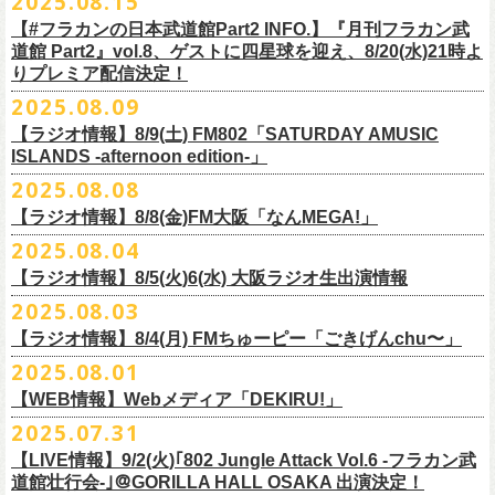
2025.08.15
全16種類
また、フラカン武道館応援企画として四星球とPIGGSが出演、
9/18(木)高
う紹介と共に、1998年発表のアルバム『マンモスフラワー』の最後に収
BRAHMAN ｢tour viraha 2026｣の
※フィギュア・チェキ・トートの引換券が出た時は、当日中にお引
【#フラカンの日本武道館Part2 INFO.】『月刊フラカン武
き換
円寺HIGHで開催される「SET YOU FREE〜VS SERIES」にグレートマ
録された“虹の雨あがり”が始まった瞬間には、観客たちからどよめきにも
3月22日(日) 愛知 名古屋ReNY limited公演にフラワーカンパニーズの出演
道館 Part2』vol.8、ゲストに四星球を迎え、8/20(水)21時よ
えください。
エカワがDJで出演決定！
フラカン武道館チケットの最後の手売り販売も
似た歓声が上がった。＜いつまでもそう どこまでもそう これからも
が決定しました！
りプレミア配信決定！
【 フィギュア 】4体セット , 高さ:最大8cm
実施！
きっとそうさ／うまくいく事もあって うまくいかない事はないのさ＞
【 チェキ 】1枚
2025.08.09
――そう歌う“虹の雨あがり”を今、武道館で歌いたいと思ったバンドの心
◎BRAHMAN ｢tour viraha 2026｣
【 トート 】高さ35 × 底幅39 × マチ10 cm , 素材:綿100% キャンパス
合わせてお見逃しなく！
が、とても強くて、優しくて、頼もしい。
日時：3月22日(日) 17:00open 18:00start
【ラジオ情報】8/9(土) FM802「SATURDAY AMUSIC
【 アクリルキーホルダー 】本体部分:最大 縦56 × 横30 × 厚さ3 mm
個人的にこの日のハイライトは、本編の終盤で披露された“最後にゃなん
ISLANDS -afternoon edition-」
会場：愛知 名古屋ReNY limited
【 マスキングテープ 】テープ幅30mm , 5m巻き , 材質:紙
＜番組情報＞
とかなるだろう”だった。2017年発表のアルバム『ROLL ON 48』に収録
出演：BRAHMAN,、フラワーカンパニーズ
2025.08.08
■8月9日(土) 12:00〜18:00 FM802「SATURDAY AMUSIC ISLANDS -
【 フォンタブ 】本体部分:55 × 55 mm , 材質:ポリエステル+TPU強化布 ,
『月刊フラカン武道館 Part2』武道館直前スペシャル
された楽曲。このアルバムは前回の武道館公演のあとにリリースされた
チケット料金：3500円(税込/ドリンク代別途要)
【ラジオ情報】8/8(金)FM大阪「なんMEGA!」
afternoon edition-」
金属Dカン
9月17日(水)21:00〜生配信
最初のアルバムであり、そして、このアルバムから再びフラカンは自主
一般チケット発売日：10月4日(土) 10:00
＊グレートマエカワ コメントOA（グレートマエカワの勝手にtop3 / 13〜
2025.08.04
【 缶バッジセット 】2個組 , 直径32mm
本番URL：
https://www.youtube.com/live/ND1cdsaWaZI
レーベルでの活動に戻った。そんな時期に歌われた＜最後の最後の最後
問い合わせ：ジェイルハウス 052-936-6041 www.jailhouse.jp
■8月8日(金) 12:00〜15:00 FM大阪「なんMEGA!」
14時台）
10月25日＠熊本Djangoを皮切りに30箇所31公演を回る全国ワンマンツア
には 絶対なんとかなるんだぜ＞というフレーズは、この2025年の武道
【ラジオ情報】8/5(火)6(水) 大阪ラジオ生出演情報
＊グレートマエカワ インタビューOA
https://funky802.com/saipm/
ー「フラカンのチョイナチョイナ’25/’26」の10月〜12月公演分の一般チ
＊アーカイブ配信中！
館の観客席にいる僕にとって、未来への希望のメッセージのように響い
https://www.fmosaka.net/_sites/16782390
2025.08.03
■8月5日(火)15:00〜18:00 FM COCOLO「MARK’E MUSIC MODE」
ケットが8月30日(土)より発売スタート！
■vol.0 番組スタート直前スペシャル
た。「絶対になんとかなる」――そう歌うロックバンドが、武道館のス
【ラジオ情報】8/4(月) FMちゅーピー「ごきげんchu〜」
＊オクノマサヒコ（オクノシンヤ／グレートマエカワ） 生出演(16:00台
ゲスト：スキマスイッチ
テージで、とても人間くさく、それでいて光に照らされながらロックを
出演予定）
2025.08.01
9/20(土)開催の日本武道館公演を経て、さらに勢いを増してまわるフラカ
https://www.youtube.com/watch?
v=BR4CmNuGCLg&t=28
演奏している。これって、シンプルに奇跡じゃないか。
■8月4日(月)14:00〜17:00 FMちゅーピー「ごきげんchu〜」
https://cocolo.jp/site/blog/1150
ンの全国ツアー、
どうぞお楽しみに！
また武道館でフラカンのライブが観たい。そう心から思う。武道館はほ
【WEB情報】Webメディア「DEKIRU!」
https://chupea.fm/
■vol.1
いほいできる会場ではなくても、こんなフラカンのライブをこれからい
＊グレートマエカワ 生出演(15:00〜出演予定）
2025.07.31
■8月6日(水)14:00〜17:51 FM802「THE NAKAJIMA HIROTO SHOW 802
7/31(木)Webメディア「DEKIRU!」
◎フラワーカンパニーズ ワンマンツアー「フラカンのチョイナチョイ
ゲスト：加藤ひさし、古市コータロー(THE COLLECTORS)
っぱい観たい。思えば初めてロックを聴いた頃からずっと、その衝撃や
【LIVE情報】9/2(火)｢802 Jungle Attack Vol.6 -フラカン武
RADIO MASTERS」
＊グレートマエカワインタビュー掲載
ナ’25/’26」
https://www.youtube.com/watch?
v=kTtAgK2Iq4A&t=2345s
感動が「思い出」という箱の中に納まらなくて、ずっとリアルに生き続
10年ぶり2回目となる日本武道館公演『フラカンの日本武道館 Part2 〜
道館壮行会-｣＠GORILLA HALL OSAKA 出演決定！
＊グレートマエカワ 生出演(17:00台出演予定）
「グレートマエカワさんのDIY魂が知りたい！〜自分たちが「面白い」と
2025年
けちゃうものだから、僕はこうやって文章を書いたりしている。この10