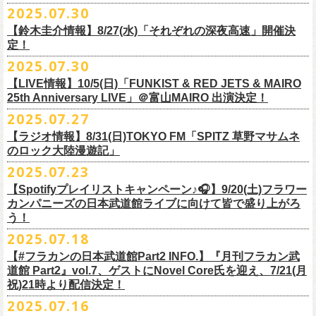
超・今が旬〜』を9月20日(土)
に開催するフラワーカンパニーズが、
今年1
2025.07.30
https://funky802.com/masters/
思うことが、バンドの未来につながる〜」
10月25日(土) 熊本Django 16:30/17:00
■vol.2
年ぶりのフラカンの武道館ライブも、「思い出」という箱にはなかなか
月より月１配信のYouTube番組『月刊フラカン武道館 Part2』をスター
https://media.wakasa.jp/articles/diymusic/1504/
10月26日(日) 長崎ホンダ楽器 15:30/16:00
ゲスト：Hump Back
【鈴木圭介情報】8/27(水)「それぞれの深夜高速」開催決
収まらないだろうし、収めるべきじゃない。これはきっと新しいはじま
ト、8回目のゲストとして、
四星球の出演が決定！
来月9月20日(土)、10年ぶり2度目の日本武道館公演『
フラカンの日本武道
＊「フラカンの日本武道館 Part2 オフィシャルガチャ」につきまして
11月3日(月・祝) 渋谷duo MUSIC EXCHANGE 15:15/16:00
定！
https://www.youtube.com/watch?
v=6XTayyWwFP0&t=6s
り。これからフラワーカンパニーズは、さらに凄いことになるだろう。
館 Part2 〜超・今が旬〜』を開催するフラワーカンパニーズ、
武道館前
・500円玉専用となりますので、
ご利用予定の方は500円玉をご用意くだ
11月8日(土) 徳島club GRINDHOUSE 16:30/17:00
絶対にそうなるだろう。
2025.07.30
番組スタート直前スペシャルのvol.0としてスキマスイッチ、
第１回目の
苦しい夜を乗り越えて来た芸人さんがそれぞれの夜を語り〈深夜高速〉
最後のワンマンライブとして開催する8月24日(日)「
横浜ストーリー 〜武
さい（
他の硬貨は使用不可）
11月9日(日) 米子AZTiC laughs 15:30/16:00
■vol.3
ゲストとしてTHE COLLECTORSの加藤ひさし(vo)と古市コータロー(
g)、
【LIVE情報】10/5(日)「FUNKIST & RED JETS & MAIRO
を熱唱するライブ、今年も開催決定！
道館前の一撃〜」＠F.A.D YOKOHAMA（会場チケット完売）
の模様がニ
・お一人様1回のお並びにつき5回しまでとさせていただきます
11月15日(土) 福井CHOP 16:30/17:00
◎「少しだけピュアなチョイナロンT」
ゲスト：根本要（スターダスト☆レビュー）
◎フラワーカンパニーズ「フラカンの日本武道館 Part2 〜超・今が
第２回目にHump Back、第３回目はスターダスト☆レビューの根本要、
25th Anniversary LIVE」＠富山MAIRO 出演決定！
コニコ生放送にて独占生中継されることが決定！
11月16日(日) 神戸VARIT. 15:30/16:00
https://www.youtube.com/watch?
v=OMoBtAjSn-w
価格：¥4,000（税込）
旬〜」
第４回目は南海キャンディーズの山里亮太、
第５回目は筋肉少女帯の大
2025.07.27
◎「それぞれの深夜高速」
11月29日(土) 名古屋E.L.L 16:30/17:00
ボディカラー：ホワイト
2025年9月20日(土)＠日本武道館 OPEN 15:30 START 16:30
槻ケンヂ、
第６回目はBRAHMANのボーカル・TOSHI-LOW、
そして第７
【日時】2025年8月27日（水）18:40開場 19:00開演
ライブの一部はどなたでも無料で視聴が可能、
ニコニコプレミアム会員
【ラジオ情報】8/31(日)TOKYO FM「SPITZ 草野マサムネ
11月30日(日) 静岡サナッシュ 15:30/16:00
■vol.4：山里亮太（南海キャンディーズ）
素材 ： 綿100％
回目はラッパー・シンガーソングライターのNovel Coreを招きお届けして
今年12月末をもって営業終了となる大分のライブハウスT.O.P.S
【会場】下北沢・小劇場B1
に登録するとライブ全編、
見逃し配信が視聴可能となります。
のロック大陸漫遊記」
12月6日(土) 宇都宮HEAVEN’S ROCK VJ-2 16:30/17:00
https://youtube.com/live/_ipE-
Na37yY
サイズ：S / M / L / XL /XXL
＜SET LIST＞
きた今番組（全回アーカイブ配信中）。
BittsHALLにて、フラワーカンパニーズのワンマンライブが決定！
【出演者】MC：東京03角田 特別審査員：フラワーカンパニーズ鈴木
12月7日(日) 水戸LIGHT HOUSE 15:30/16:00
2025.07.23
＜製品サイズ＞
SE Eeyo
第８回目となる今回のゲストは、”日本一泣けるコミックバンド”
、四星球
■8月31日(日)21:00〜21:55 TOKYO FM「SPITZ 草野マサムネのロック大
ゲスト：4名
武道館公演を１ヶ月後に控えたフラカンの盛り上がり必至の貴重な
ライ
12月13日(土) 盛岡CLUB CHANGE WAVE 16:30/17:00
■vol.5
S ： 身丈65cm / 身幅49cm / 肩幅42cm / 袖丈 60cm
1 少年卓球
【Spotifyプレイリストキャンペーン♪🎧】9/20(土)フラワー
を招聘！
陸漫遊記」
9/2(火)大阪GORILLA HALL OSAKAで開催される｢802 Jungle Attack Vol.6
◎「フラワーカンパニーズLIVE〜サンキューBitts〜」
【料金】￥3,500-（税込・整理番号付き自由席）
ブ、どうぞお見逃しなく！
12月14日(日) 弘前KEEP THE BEAT 15:30/16:00
ゲスト：大槻ケンヂ（筋肉少女帯/特撮/オケミス）
M ： 身丈69cm / 身幅52cm / 肩幅45cm / 袖丈62cm
2 ピースフル
カンパニーズの日本武道館ライブに向けて皆で盛り上がろ
＊鈴木圭介、グレートマエカワ ゲスト出演決定！
-フラカン武道館壮行会-｣にフラワーカンパニーズの出演が決定！
日時：2025年11月24日(月祝) OPEN15:30/START16:00
【発売日】Livepocket
12月21日(日) 京都磔磔 15:30/16:00
https://www.youtube.com/watch?
v=1EMet2dx9d4
う！
L ： 身丈73cm / 身幅55cm / 肩幅48cm / 袖丈63cm
3 ただいま実演中
20年以上にわたる付き合いで、
先輩後輩の枠を超えた関係性の2組。四星
壮行会、ありがとうございます！嬉涙
会場：大分T.O.P.S BittsHALL
・7月30日（水）21:00 先行抽選受付開始（～8月12日（火）11:00
＊配信詳細
12月22日(月) 京都磔磔 18:30/19:00
XL ： 身丈77cm / 身幅58cm / 肩幅52cm / 袖丈64cm
4 ライトを消して走れ
2025.07.18
球にことあるごとに”
危機”を救ってもらってきたフラカン、
さらに現在展
※全国38局ネット＞
各放送局のオンエア日時は番組公式サイトでご確認
チケット料金：前売¥5,200(税込/整理番号付/ドリンク代別)
迄）・8月16日（土）11:00 一般発売開始
◎フラワーカンパニーズ「横浜ストーリー〜武道館前の一撃〜」＠
F.A.D
2026年
■vol.6
XXL：身丈81cm / 身幅63cm / 肩幅56cm / 袖丈65cm
5 アメジスト
開中のフラカンの楽曲全曲レビュー企画「
フラカンの音楽目録」でボー
ください
◎｢802 Jungle Attack Vol.6 -フラカン武道館壮行会-｣
チケット発売日：9月27日(土)
【#フラカンの日本武道館Part2 INFO.】『月刊フラカン武
【お問い合わせ】
YOKOHAMA
1月17日(土) 長野CLUB JUNK BOX 16:30/17:00
ゲスト：TOSHI-LOW（BRAHMAN）
※上記サイズはあくまでも目安の寸法です
6 夜空の太陽
カル・
北島康雄をプロのライター陣に交じってreviewerに抜擢す
るなど、
https://www.tfm.co.jp/manyuki/
日時：9月2日(火)18:15 OPEN / 18:45 START
道館 Part2』vol.7、ゲストにNovel Core氏を迎え、7/21(月
プレイガイド：
SLUSH-PILE. 03-6451-0554
配信日時：8月24日（日）16:00 START（10分前より準備開始）
1月18日(日) 千葉LOOK 15:30/16:00
https://youtu.be/Z9wrtIqELqE
mc
四星球に対しての信頼度が絶大なフラカンメンバー。
とにかくお互いへ
祝)21時より配信決定！
会場：大阪 GORILLA HALL OSAKA
https://eplus.jp/sf/detail/
4383810001-P0030001
視聴URL：
https://live.nicovideo.
jp/watch/lv348512764
1月24日(土) 高知X-pt. 16:30/17:00
7 馬鹿の最高
の思いが溢れる1時間！
出演：
2025.07.16
＊本ライブの一部はプレミアム会員限定視聴となります。
1月25日(日) 広島SECOND CRUTCH 15:30/16:00
■vol.7
8 最高の夏