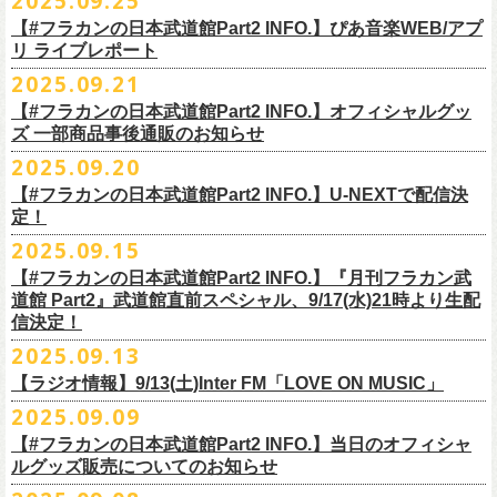
2025.09.25
◎ フラワーカンパニーズ「神さまツアー」～年末恒例磔磔2デイズ～ 1
ー「フラカンのチョイナチョイナ’25/’26」の2026年1月〜３月公演分
のスペシャルセッション企画「
FM802＆怒髪天 presents レディクレ歌合
■9月27日(土)公開 音楽ナタリー
◆音楽◆
（当日年齢を証明できるもの（学生証、
保険証等）のご提示が必要）
＊発送方法：宅急便
日目 2023.12.13 京都磔磔
（2/21＠大分公演を除く）
の一般チケットが10月18日(土)より発売スター
【#フラカンの日本武道館Part2 INFO.】ぴあ音楽WEB/アプ
戦」を開催。
＊9/20(土)「フラカンの日本武道館 Part2 〜超・今が旬〜」ライブレポー
矢井田瞳
前売りチケットなど本公演の詳細は、『音楽と人』のWebサイト
チケット発売日：11月15日(土)
リ ライブレポート
◎ フラワーカンパニーズ「神さまツアー」～年末恒例磔磔2デイズ～ 2
ト！
このスペシャルステージに、グレートマエカワがサポートメンバーとし
ト掲載
ホフディランカルテット
（
https://ongakutohito.com/
）にて、10月下旬ごろにお知らせされます。
問い合わせ：LIVE HOUSE FEVER TEL：03-6304-7899
☆ニワトリ堂 ＞
https://flowercompanyzinc.stores.jp/
日目 2023.12.14 京都磔磔
これにて全公演分のチケットが発売となります。
て参加することが決定しました！
2025.09.21
インナージャーニー
http://www.fever-popo.com/
■9月25日(木)公開 ぴあ音楽WEB/アプリ
9/20(土)開催の日本武道館公演を経て、さらに勢いを増してまわるフラカ
｢フラワーカンパニーズ、10年ぶり2度目の日本武道館ワンマンで示した
ポニーテールリボンズ
【#フラカンの日本武道館Part2 INFO.】オフィシャルグッ
どうぞお楽しみに！
＊9/20(土)「フラカンの日本武道館 Part2 〜超・今が旬〜」ライブレポー
■U-NEXT問い合わせ：
https://help.
unext.jp/info-video/detail/
info403b
ンの全国ツアー、
どうぞお楽しみに！
◎「FM802 ROCK FESTIVAL RADIO CRAZY 2025」
転がり続ける“バンドの未来”｣
仮面女子
ズ 一部商品事後通販のお知らせ
＊ファンクラブ優先チケット販売のご案内はファンクラブよりご登録ア
ト掲載
日程：2025年12月29日(月)
https://natalie.mu/music/news/641285
ex.KNU
◎音楽と人＆僕たちプロ野球大好きミュージシャンpresents「神田ナイト
2025.09.20
ドレスにメールでご案内しております
＊大分公演の身、諸事情により10/25(土）からの発売に変更になりました
会場：インテックス大阪
カーニバル」〜樋口豊59th BIRTHDAY LIVE〜
「今のフラカン」の圧倒的な底力 2度目の日本武道館、最高のお祭り騒
【#フラカンの日本武道館Part2 INFO.】U-NEXTで配信決
＊「
FM802＆怒髪天 presents レディクレ歌合戦」
◆お笑いステージ◆
◎「みんなの祭り X’mas SPECIAL」
日時：:2026年1月22日（木）開場/開演: 18:00/19:00（予定）
ぎ【ライブレポート】
定！
◎フラワーカンパニーズ ワンマンツアー「フラカンのチョイナチョイ
[出演]怒髪天 and more!!!!
レイザーラモン
日時：2025年12月23日(火) 開場 17:15 開演 18:00
会場：KANDA SQUARE HALL
https://lp.p.pia.jp/article/news/438272/index.html
2025.09.15
ナ’25/’26」
[Support Member]
ジョイマン
会場：名古屋DIAMOND HALL
出演：樋口豊スペシャルセッション（メンバー：樋口豊、イノウエアツ
2025年
Ba:グレートマエカワ（フラワーカンパニーズ）
【#フラカンの日本武道館Part2 INFO.】『月刊フラカン武
囲碁将棋
出演：
シ、ウエノコウジ、グレートマエカワ、MOBY and more…）
10月25日(土) 熊本Django 16:30/17:00
Key:奥野真哉(ソウル・フラワー・ユニオン)
道館 Part2』武道館直前スペシャル、9/17(水)21時より生配
nobodyKnows＋
フラワーカンパニーズ
10月26日(日) 長崎ホンダ楽器 15:30/16:00
※タイムテーブル、他出演者（ゲストボーカル）など詳細は後日発表と
信決定！
2月8日（日）
中村耕一 (ex. JAYWALK）
POLYSICS
11月3日(月・祝) 渋谷duo MUSIC EXCHANGE 15:15/16:00
なります
2025.09.13
◆音楽◆
OSAKA ROOTS
主催・企画／（株）音楽と人
11月8日(土) 徳島club GRINDHOUSE 16:30/17:00
フラワーカンパニーズ
ET-KING
制作／com agent
【ラジオ情報】9/13(土)Inter FM「LOVE ON MUSIC」
11月9日(日) 米子AZTiC laughs 15:30/16:00
DJやついいちろう
Secret Artist：*後日発表
問い合わせ／SOGO TOKYO 03-3405-9999
2025.09.09
11月15日(土) 福井CHOP 16:30/17:00
■9月13日(土)19:00〜20:00 Inter FM「LOVE ON MUSIC」
Name the Night
Guest Artist : 鈴木圭介 (フラワーカンパニーズ)
11月16日(日) 神戸VARIT. 15:30/16:00
【#フラカンの日本武道館Part2 INFO.】当日のオフィシャ
＊鈴木圭介、グレートマエカワ生出演
ハモニカクリームズ
MC ：矢野きよ実
11月29日(土) 名古屋E.L.L 16:30/17:00
ルグッズ販売についてのお知らせ
https://www.interfm.co.jp/loveonmusic/
雅轟太鼓
料金：全席指定 ／ 前売 ￥6,500‐ 当日 ￥7,000‐ 入場時ドリンク代￥600-
11月30日(日) 静岡サナッシュ 15:30/16:00