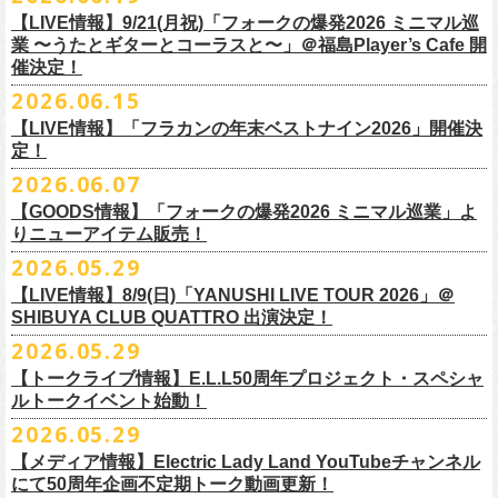
7/4(土)「フォークの爆発2026 〜座って演奏するスタイルです〜」＠倉敷
問い合わせ：HOTSTUFF 050-5211-6077(平日12:00-18:00)
CLUB Queに出演致します。
下記 URL よりどの払戻方法になるのか確認してください。
【LIVE情報】9/21(月祝)「フォークの爆発2026 ミニマル巡
新渓園敬倹堂より、グッズにNEWアイテムが登場！
業 〜うたとギターとコーラスと〜」＠福島Player’s Cafe 開
http://t.pia.jp/guide/refund.
jsp
新たな企画「Handmade Rock」シリーズ第一弾として、初アイテム、エ
催決定！
<お問合せ> チケットぴあ
http://t.pia.jp/help/
index.jsp
プロンを販売いたします！
2026.06.15
お料理の時だけでなく、お掃除やDIY作業の時など、いろんなシチュエー
【イープラスにてご購入のお客様】
ションでご利用いただけるおすすめアイテムです。
【LIVE情報】「フラカンの年末ベストナイン2026」開催決
12/2(水)恵比寿LIQUIDROOMで開催される奥野
真哉さんの祝・還暦イベン
9/22(火祝)富山駅周辺5会場で開催されるサーキットフェス「back on live
払戻方法は、チケットの受取方法や支払方法により異なります。
ぜひチェックしてくださいね！
定！
トにフラワーカンパニーズの出演が決定！
FES 2026 能登半島災害復興支援」にフラワーカンパニーズの出演が決
詳細は下記の払戻方法チャートをご確認ください。
2026.06.07
グレートマエカワ、竹安堅一が参加するうつみようこ＆Yokoloco Bandも
定！
＜公演変更／延期 払戻方法確認チャート＞
【GOODS情報】「フォークの爆発2026 ミニマル巡業」よ
ハウスバンドとして参加いたします。
チケット完売となっておりました7/11(土)開催「
フォークの爆発2026 〜
出演する会場など詳細は後日発表となります。
払戻方法確認チャート
http://eplus.jp/
refund2/
りニューアイテム販売！
みんなで盛大にお祝いしましょう♪
座って演奏するスタイルです〜」岐阜・郡上八幡Club Layla 公演につき
質問に答えながらご自身の状況を確認してください。 適切な払戻方法を
まして、限定枚数となりますが＜立ち見席＞
2026.05.29
の追加販売を行うことが決
どうぞお楽しみに！
ご覧になれます。
6/8(月)からスタートする「フォークの爆発2026 ミニマル巡業 〜うたとギ
◎奥野真哉 還暦イベント “〜オクピンの笑って︕笑って︕︕ 60歳〜「君
定しました。
【LIVE情報】8/9(日)「YANUSHI LIVE TOUR 2026」＠
e+Q＆A ページ：
https://eplus.jp/qa/
チケット完売となっておりました7/5(日)開催「フォークの爆発2026 〜座
ターとコーラスと〜」にて、ラッコシリーズのニューアイテムの販売が
◎「モンキーTシャツ」
はカンレキさ」”
◎「back on live FES」
SHIBUYA CLUB QUATTRO 出演決定！
って演奏するスタイルです〜」兵庫・神戸クラブ月世界 公演につきまし
決定！
価格：￥3,700(税込)
日時：2026年12月2日(水) 開場18:00 / 開演19:00
◎「フォークの爆発2026 〜座って演奏するスタイルです〜」
日程：2026年9月22日(火祝)
て、限定枚数となりますが＜2F立ち見席＞の追加販売を行うことが決定
2026.05.29
【ローソンチケットでご購入で、紙チケットをご選択のお
さらに、完売御礼となった「レッツけんこうアンブレラチャーム」（ラ
ボディ：ビッグシルエット
会場：恵比寿 LIQUIDROOM
7/11(土)岐阜・郡上八幡Club Layla 開場16:30/開演17:00
会場：
しました。
ンダム）がイエローver.で販売再開決定！
客様】
カラー：ホワイト、アシッドブルー、
[NEWカラー！]
サンドベージュ
【トークライブ情報】E.L.L50周年プロジェクト・スペシャ
チケット：
追加チケット＞立ち見席 ￥5,500（税込/ドリンク代別）
・富山MAIRO
ルトークイベント始動！
素材 ： 綿100％
ローソン、
ミニストップ店舗にて直接払い戻しをさせていただきます。
＜オフィシャル抽選先行＞ 7/13(月)12:00～7/20(月・祝)23:59まで
発売日：7月4日(土)10:00〜
・富山県民小劇場ORBIS
◎「フォークの爆発2026 〜座って演奏するスタイルです〜」
サイズ：S / M / L / XL
ローソンで発券された⽅はローソンへ、
2026.05.29
ミニストップで発券された⽅は
https://
l-tike.com/st1/okuno1202-
1/
プレイガイド：イープラス
https://eplus.jp/sf/detail/
0039320001-
・バール・デ・美富味
7/5(日)兵庫・神戸クラブ月世界 開場15:30/開演16:00
＜製品サイズ＞
ミニストップへお⼿持ちの未使⽤
チケットをお持ちの上、ご来店くださ
他詳細はイベント公式サイトへ →
https://
breast.co.jp/okuno60th/
P0030682P021001?P1=
1221
【メディア情報】Electric Lady Land YouTubeチャンネル
・マリエ6F芝生広場
追加チケット＞2F立ち見席 ￥5,500（税込/ドリンク代別）
S ： 身丈66cm / 身幅55cm / 肩幅52cm / 袖丈21cm
い。実際の払戻⼿
順につきましては、下記URLをご確認ください。
ネクストロード 03-5114-7444（平日14～18時）
https://nextroad-
にて50周年企画不定期トーク動画更新！
・富山駅構内自由通路
＊ステージ上からの眺めになります