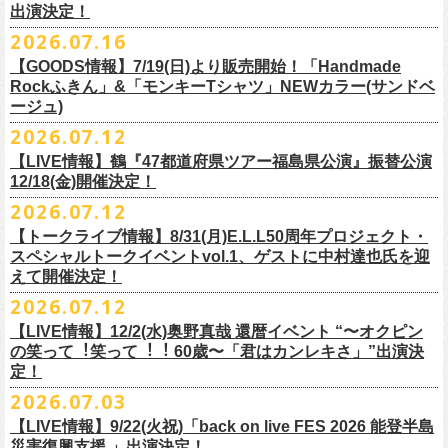
出演決定！
す
フィシャルサイトにて改めてご報告致します。
2026.07.16
今週末8/1(土)、2(日)門司BRICK HALLにて予定しております「フォーク
皆さまのご安全と心身のご健康、被災地の一日も早い復旧・復興を心よ
【GOODS情報】7/19(日)より販売開始！「Handmade
の爆発2026 〜座って演奏するスタイルです〜」公演に関しまして、
Rockふきん」&「モンキーTシャツ」NEWカラー(サンドベ
りお祈り申し上げます。
本日現在開催させていただく予定です。
ージュ)
2026.07.12
7/19(日)「フォークの爆発2026 〜座って演奏するスタイルです〜」＠有
まだ九州地方では余震が続き、交通機関が麻痺している状況を鑑み、
【LIVE情報】鶴『47都道府県ツアー福島県公演』振替公演
楽町I’M A SHOW 公演より、またまたNEWグッズが登場！
もしチケットをお持ちの方で今回の公演へのご来場が難しい方につきま
12/18(金)開催決定！
エプロンからスタートした新たな企画「Handmade Rock」シリーズ第二
して、
2026.07.12
弾、「Handmade Rockふきん」の販売が決定！
そのまま未使用のチケットをお持ちいただけましたら、
延期となっておりました鶴『47都道府県ツアー福島県公演』の振替公演
そして、絶賛販売中の「モンキーTシャツ」にサンドベージュのボディに
【トークライブ情報】8/31(月)E.L.L50周年プロジェクト・
1年間（2027年8月まで）九州地方で今後発表されるワンマンツアー、ラ
が決定しました。
グリーンのプリントが夏らしいNEWカラーが追加！
スペシャルトークイベントvol.1、ゲストに中村達也氏を迎
イブで有効とさせていただきます。
合わせて、
振替公演にご来場が難しい方へ、
払い戻しのご案内もござい
ぜひチェックしてくださいね！
えて開催決定！
手続きなどは特にありませんが、入場整理番号のみ無効となりますこと
ますので、以下ご確認をお願い致します。
2026.07.12
（入場順最後のご案内となりますこと）、
何卒ご了承いただけますと幸いです。
＜延期日程＞
【LIVE情報】12/2(水)奥野真哉 還暦イベント “〜オクピン
■2026年4月19日（日） 鶴 5周⽬の47都道府県ツアー「鶴フェスへの道」
の笑って︕笑って︕︕ 60歳〜「君はカンレキさ」”出演決
また払い戻しのご希望の方は、大変お手数ですが、来月8月末までに、
定！
福島県公演
・ファンクラブ優先でご購入の方は ヤングフラワーズ
開場15:30 開演16:00
2026.07.03
flocommail@youngflowers.jp まで
↓
【LIVE情報】9/22(火祝)「back on live FES 2026 能登半島
・プレイガイドでご購入の方は flowerotegami@gmail.com まで
災害復興支援 」出演決定！