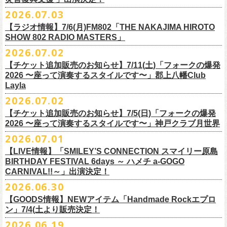
ご連絡いただきますようお願い致します。
＜振替日程＞
2026.07.03
◎チャリティーグッズ「思いのチャーム」（*リフレクターチャーム）
ご来場くださる皆様はどうぞお気をつけて会場までいらしてください。
【ラジオ情報】7/6(月)FM802「THE NAKAJIMA HIROTO
■2026年12月18日（金） 鶴 5周⽬の47都道府県ツアー「鶴フェスへの
価格：各600円（税込）
11月1日、2日に@Zepp DiverCity Tokyoで開催されるSHELTER35周年を
SHOW 802 RADIO MASTERS」
道」福島県公演
カラー：白、緑、赤オレンジ
締めくくるファイナル2DAYSイベント「SHELTER 35th Anniversary
フラワーカンパニーズ メンバー、スタッフ一同
2026.07.02
開場18:30 開演19:00
Finale ” ZeppがSHELTERになります ” 」のDAY2にフラワーカンパニーズ
■7月6日(月)14:00〜17:51 FM802「THE NAKAJIMA HIROTO SHOW 802
会場：福島県・OUTLINE 出演：鶴 / フラワーカンパニーズ
【チケット追加販売のお知らせ】7/11(土)「フォークの爆発
の出演が決定！
RADIO MASTERS」
9/19(土)開催「いしがきMUSIC FESTIVAL2026」に出演決定！
※開場開演時間が変更になります。ご注意ください。
2026 〜座って演奏するスタイルです〜」郡上八幡Club
SHELTER35周年を締めくくるファイナルをサバシスターと一緒にお祝い
＊鈴木圭介、グレートマエカワ 生出演(17:00台出演予定）
今年はマチナカステージにてアコースティックライブの出演となりま
詳細：
https://afrock.jp/live/
21483/
Layla
させていただきます！
https://funky802.com/masters/
す。
2026.07.02
8/1(土)12:00よりチケット一般発売スタート！
◎「SHELTER 35th Anniversary Finale ” ZeppがSHELTERになります ”
【チケット追加販売のお知らせ】7/5(日)「フォークの爆発
お待ちしております！
ーーーーーーーーーーー
DAY2」
2026 〜座って演奏するスタイルです〜」神戸クラブ月世界
＊振替公演にご来場が難しい方へ以下払い戻しのご案内です。
日時：2026年11月2日(月)
2026.07.01
◎「いしがきMUSIC FESTIVAL2026」
会場：Zepp DiverCity Tokyo
日程：026年9月19日(土)
【LIVE情報】「SMILEY’S CONNECTION スマイリー原島
＜払い戻し期間＞
出演：サバシスター、フラワーカンパニーズ
BIRTHDAY FESTIVAL 6days ～ ハメチ a-GOGO
会場：岩手県盛岡市盛岡城跡公園を中心に開催
チケット料金：オールスタンディング：¥3,935、２Ｆ指定：¥3,935 ※
7月13日 10:00～7月27日 23:59
◎「Handmade Rockふきん」
CARNIVAL!!～」出演決定！
チケット発売日：8月1日(土)12:00
ドリンク代別 ※未就学児入場不可
価格：￥1,200(税込）
※TSURUKAI先行、
その他プレイガイドなどで4月19日福島公演のご購入
その他詳細：OFFICIAL SITE：
https://www.ishigaki-fes.jp/
2026.06.30
☆最速先行受付スタート！
カラー：レッド , ブルー
済チケット
をお持ちの方はそのまま使用可能となります。
2026年
9月2日〜6日に開催される
スマイリー
原島さんのイベント
https://eplus.jp/sf/detail/4579890001-P0030001P0030002?
【GOODS情報】NEWアイテム「Handmade Rockエプロ
素材：綿 100％
「SMILEY’S CONNECTION スマイリー原島 BIRTHDAY FESTIVAL
#いしがき2026
ン」7/4(土より販売決定！
P6=001&P1=0402&P59=1&block=true
サイズ：28 × 28 cm
6days ～ ハメチ a-GOGO CARNIVAL!!～」出演決定！
【チケットぴあにてご購入のお客様】
#いしがきミュージックフェスティバル
その他詳細：イベントオフィシャルサイト
https://shelter35th.com/
生地：8重ガーゼふきん
2026.06.19
フラワーカンパニーズは
＜
day
２下北沢
CLUB Que
編＞
9月3日(木)下北沢
払戻方法は、
チケットの受取方法や支払方法などにより異なります。