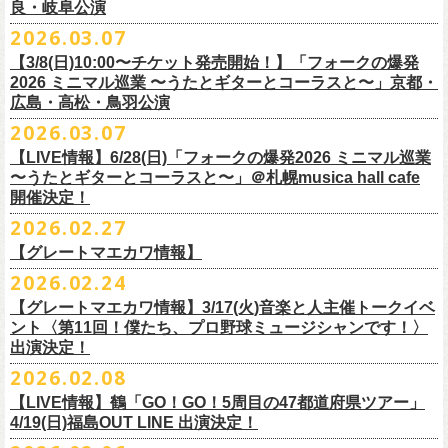
東北地方在住者のみの先着販売となります
[GTR祭’26 SPECIAL BAND]
【当落・入金期間】4/15(水) 13:00 ～ 4/19(日) 21:00
良・岐阜公演
フラカンの出演はいずれか1日となります。
ンパニーズの主催イベント。
うたとギターとコーラスと〜」6/28(日)＠札幌musica hall cafeのチケット
１人１枚のみ購入可能
＊The Birthday (クハラカズユキ, ヒライハルキ, フジイケンジ)
【受付URL】
https://eplus.jp/g-freakfactory/
2026.03.07
THE BOYS&GIRLS 15th ANNIVERSARY TOUR《GO AHEAD 2026》に
も同じく3/28(土)10:00よりスタート！
住所記載の身分証確認持参の上、
それぞれのライブハウス店頭にて販売
＊ Paledusk
————————————————
フラワーカンパニーズの出演が決定！
◎「ニクオン2026」
【3/8(日)10:00〜チケット発売開始！】「フォークの爆発
15回目となる今年は初のアコースティックセットスタイル”
フォークの爆
します
・Kyeboad：高野勲
○枚数制限：お一人様2枚まで
7月23日(木)＠八王子RIPS にて、15周年お祝いさせていただきます！
日時：2026年5月23日(土)、24日(日) 11:00〜19:00 ※フラワーカンパ
2026 ミニマル巡業 〜うたとギターとコーラスと〜」京都・
発編”で開催！
購入は現金のみとなります
[GUEST GUITAR ＆ VOCALS]
○3歳以上のお客様はチケットが必要。「3歳未満のお子様」は保護者と一
ニーズの出演はいずれか1日
広島・高松・鳥羽公演
ゲストにお招きするのは、YO-KING、そしてヒグチアイ！
◎「フォークの爆発2026 〜座って演奏するスタイルです〜」
転売は固く禁止とさせていただきます
・うつみようこ
緒の場合は保護者1名につき1名まで入場無料。（保護者1名、「3歳未満
◎THE BOYS&GIRLS 15th ANNIVERSARY TOUR《GO AHEAD 2026》
会場：錦糸公園（東京都墨田区錦糸4-15-1）
2026.03.07
素敵な弾き語りをしてくださるお二人と共に、
贅沢な1日をお届けしま
7/4(土)岡山・倉敷新渓園敬倹堂 16:30/17:00 問：キャンディープロモ
公演当日も身分証を確認させて頂きます（U-22割も同様）
・菅原卓郎(9mm Parabellum Bullet)
のお子様」2名の場合は入場不可。）
日時：2026年7月23日(木) OPEN 18:30 / START 19:00
出演：フラワーカンパニーズ、勝手にしやがれ、馬場俊英、
松室政哉、
す。
ーション岡山
当日11:30〜整列開始いたします
【LIVE情報】6/28(日)「フォークの爆発2026 ミニマル巡業
・曽我部恵一
○今回のイベントに関しては、電子チケットまたは紙チケットとさせて頂
会場：八王子RIPS
ジャンクフジヤマ、THESE THREE WORDS、Ally CARAVAN、the
7/5(日)兵庫・神戸クラブ月世界 15:30/16:00 問：清水音泉
〜うたとギターとコーラスと〜」＠札幌musica hall cafe
近隣のご迷惑になるためそれ以前のお並びは禁止とさせていただき
ます
・竹安堅一(フラワーカンパニーズ)
きます。
出演：THE BOYS&GIRLS、フラワーカンパニーズ
Tiger、island etc.、BOΦGY 他
◎フラワーカンパニーズ presents 「DRAGON DELUXE 2026 〜フォーク
開催決定！
7/11(土)岐阜・郡上八幡Club Layla 16:30/17:00 問：クラブレイラ
その他詳細：
https://www.gip-web.co.jp/schedule/detail/8491#13568
・TAKUMA(10-FEET)
————————————————
チケット料金：5,000円/10代割：¥4,000 （税込/ドリンク代別)
入場/観覧：無料/オールスタンディング
の爆発編〜」
7/19(日)東京・有楽町I’M A SHOW 15:15/16:00 問：ネクストロード
問い合わせ：
2026.02.27
G.I.P.
https://www.gip-web.co.jp/t/info
・Duran
問い合わせ：
https://info.diskgarage.com/
その他詳細：
https://www.theboysandgirls.net/goahead26
アクセス：JR総武線「錦糸町駅」北口より徒歩3分、
東京メトロ半蔵門線
日時：2026年8月30日(日) 開場16:30 開演17:00
4/30(木)鈴木圭介57歳の誕生日に恵比寿
LIQUIDROOMNにてワンマンライ
8/1(土)福岡・門司BRICK HALL 16:30/17:00 問：ブリックホール
・TOSHI-LOW (OAU/BRAHMAN/the LOW-ATUS)
【グレートマエカワ情報】
「錦糸町駅」4番出口すぐ
会場：愛知＠名古屋 DIAMOND HALL
ブ、本日より一般チケットの発売がスタート！
8/2(日)福岡・門司BRICK HALL 15:30/16:00 問：ブリックホール
＊宮古公演
&KOHKI(OAU/BRAHMAN)
肉ハジケテ、音シタタル。 フードフェスと音楽フェスのコラボイベント
2026.02.24
出演：フラワーカンパニーズ（*アコースティックSET）、
YO-KING、ヒ
チケット料金：5,500円（税込/整理番号付/ドリンク代別）
日時：2026年7月26日(日) 開場 17:30 / 開演 18:00
・布袋寅泰
「ニクオン2026」
今年も開催！
5/4(月祝)5/5(火祝)＠大阪・泉大津フェニックスで開催される
グチアイ
【グレートマエカワ情報】3/17(火)音楽と人主催トークイベ
※7/4＠倉敷はドリンク代なし、7/19＠東京は全席指定
会場：岩手・カウンターアクション宮古
・ホリエアツシ(ストレイテナー)
墨田区を中心とした人気飲食店約20店舗が自慢の肉料理を披露。
ステー
「OTODAMA’26」にフラワーカンパニーズの出演が決定！
6月20日(土)、21日(日)に渋谷のライブハウスで開催される『YATSUI
チケット料金：前売 ¥5,500（税込/椅子席/整理番号付/ドリンク代別途
ント〈第11回！僕たち、プロ野球ミュージシャンです！〉
◎フラワーカンパニーズ・ワンマンライヴ
※高校生以下は当日¥2,000キャッシュバック（
当日年齢を証明できるも
出演：サンボマスター、フラワーカンパニーズ
・松尾レミ(GLIM SPANKY)
ジでは今年も極上のライブをお届け。
フラワーカンパニーズは5月5日(火祝)、10:00開場後の朝イチ！源泉テン
FESTIVAL! 2025』にフラワーカンパニーズの出演が決定！
出演決定！
要）
〜鈴木圭介誕生日「初めまして、57歳」〜
の（学生証、保険証など）
のご提示が必要となります）
チケット料金：
・宮崎朝子（SHISHAMO）
お肉をたっぷり味わいながら、生の音楽に酔いしれる「ニクオン」
。今
トにて”皆勤風呂ントアクト”として皆さんをお迎えします。
フラカンの出演は6月20日(土)になります。
一般チケット発売日：5月23日(土) 10:00
2026.02.08
日時：2026年4月30日(木) 開場18:15／開園19:00
一般チケット発売日：3月28日(土)
前売 ¥5,500(税込/ドリンク代別）
・山田将司＆菅波栄純（THE BACK HORN）
2026年5月に奈良と岐阜で開催、SCOOBIE DOを迎えお届けするフラワ
【公演詳細】
年もお楽しみください！
どうぞお楽しみに♨️
どうぞお楽しみに！
問い合わせ：JAILHOUSE(052)936-6041 /
https://www.jailhouse.jp/live/
会場：恵比寿
LIQUIDROOM
U-22割 ￥4,500(税込/ドリンク代別/身分証持参必須（コピー不可/公演当
【LIVE情報】鶴「GO！GO！5周目の47都道府県ツアー」
ーカンパニーズが不定期で行なっている２マンライブ企画「シリーズ・
公演タイトル：第11回！ 僕たち、プロ野球大好きミュージシャンです！
オフィシャルホームページ：
https://www.
nikuon.com/top
dragondeluxe2026/
チケット料金：前売り¥5,700(税込/整理番号付/ドリンク代別途要) *記念バ
◎「フォークの爆発2026 ミニマル巡業 〜うたとギターとコーラスと〜」
日提示できない場合は一般価格チケットとの差額分をお支払いいただき
4/19(日)福島OUT LINE 出演決定！
「ホフディラン 春のベースまつり」に今年もグレートマエカワの出演が
人間の爆発」の一般チケット発売が3/8(日)10:00よりスタート！
日時・会場：3月17日（火）新宿ロフトプラスワン
お問い合わせ：ニクオン実行委員会 info＠
nikuon.com
◎「OTODAMA’26」
◎『
YATSUI FESTIVAL! 2026
』
ッヂ付
6/28(日) 札幌musica hall cafe 開場15:30/開演16:00 問：浮雲社中
ます)
決定！
ますます充実のライブを展開している両者によるガチンコ対バン、熱す