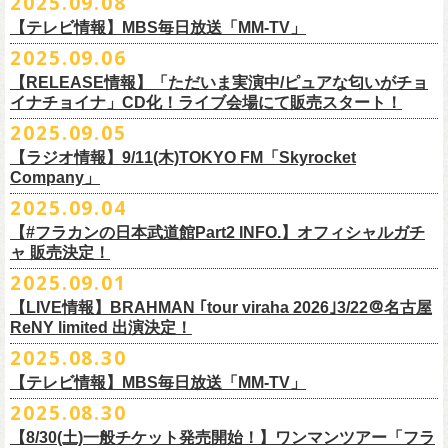
2025.09.08
別途必要
9月20日(土)フラカンの日本武道館公演当日のグッズ販売ついてのお知ら
12月6日(土) 宇都宮HEAVEN’S ROCK VJ-2 16:30/17:00
◆お笑いステージ◆
チケット発売：2025年10月15日(水) 正午～
【テレビ情報】MBS毎日放送「MM-TV」
せです。
12月7日(日) 水戸LIGHT HOUSE 15:30/16:00
ですよ。
チケット受付：チケットぴあ Ｐコード 311-504
2025.09.06
12月13日(土) 盛岡CLUB CHANGE WAVE 16:30/17:00
■
9月8
日(月)27:20〜
MBS毎日放送「MM-TV」
ヨネダ2000
イープラス
https://eplus.jp/minnano-xmas/
☆グッズ販売：12:00〜予定（準備状況により、
少々お待ちいただく場合
本日開催された「フラカンの日本武道館 Part2 〜超・今が旬〜」こちら
12月14日(日) 弘前KEEP THE BEAT 15:30/16:00
【RELEASE情報】「ただいま実演中/ピュアな匂いがチョ
＊グレートマエカワ インタビューOA
================================================
お問合せ：並矢株式会社 052-683-5885 （平日10時から17時）
がございます）
のライブの模様がU-NEXTにて独占ライブ配信されることが決定！
イナチョイナ」CD化！ライブ会場にて販売スタート！
12月21日(日) 京都磔磔 15:30/16:00
◎「ドラデラ2025 爽やかアクキー」
※
リピート放送；
9/11(木)、9/12(金)、9/14(日)
☆ご購入商品を入れる袋のご用意はございませんので、
みなさまの方で
詳細は後日発表致します。
12月22日(月) 京都磔磔 18:30/19:00
2025.09.05
価格：800円(税込)
https://www.mbs.jp/mmtv/
文・天野史彬 写真：新保勇樹
ご準備をお願い致します
昨日開催しました「フラカンの日本武道館 Part2 〜超・今が旬〜」にて
2026年
サイズ：85 × 40ｍｍ
#MMTV_mbs
【ラジオ情報】9/11(木)TOKYO FM「Skyrocket
どうぞお楽しみに！
オフィシャルグッズを購入いただきありがとうございました。
1月17日(土) 長野CLUB JUNK BOX 16:30/17:00
Company」
▼
＊「フラカンの日本武道館 Part2 オフィシャルグッズ」につきまして
一部の商品を事後通販させていただくことが決定しました。
1月18日(日) 千葉LOOK 15:30/16:00
ーーーーーーーーーーーーーー
2025年９月20日、フラワーカンパニーズが10年ぶりとなる日本武道館ワ
2025.09.04
現金に加え、各種キャッシュレス決済もご利用いただけます。
対応ブ
1月24日(土) 高知X-pt. 16:30/17:00
■9月11日(木)17:00〜20:00 TOKYO FM「Skyrocket Company」
ンマン公演「フラカンの日本武道館Part2 〜超・今が旬〜」を開催した。
ランドは下記画像をご確認ください
商品を買い逃した方、追加で買いたいなという方、ぜひご利用くださ
【#フラカンの日本武道館Part2 INFO.】オフィシャルガチ
1月25日(日) 広島SECOND CRUTCH 15:30/16:00
＊鈴木圭介、グレートマエカワ 生出演
☆フラワーカンパニーズ presents 「DRAGON DELUXE 2025〜特別
熟練の凄みと、消えることのないみずみずしさを兼ね備えた演奏。派手
ャ 販売決定！
い。
1月27日(火) 四日市CLUB CHAOS 18:30/19:00
https://www.tfm.co.jp/sky/
編〜」【俺たちのザ・ベストテンPart2】
になり過ぎず、かと言ってストイックにもなり過ぎず。躍動するバンド
◎「チョイナチョイナTシャツ」
2025.09.01
1月31日(土) 札幌近松 16:30/17:00
日時：10月17日(金) Open 18:15 / Start 19:00
と楽曲の世界観を彩り、会場を鮮やかに彩った演出。ダブルアンコール
2025年9月20日(土)開催、フラワーカンパニーズ日本武道館ワンマンライ
価格：￥3,500（税込）
【 受付URL 】
2月4日(水) 下北沢シェルター 18:30/19:00
会場：名古屋DIAMOND HALL
【LIVE情報】BRAHMAN ｢tour viraha 2026｣3/22＠名古屋
までの全26曲、この10年間でリリースされてきた楽曲を中心としたリア
ブ「フラカンの日本武道館 Part2 〜超・今が旬〜」公演当日のオフィシ
ボディカラー：バニラ, グレイッシュパープル
https://capitalradioone.jp/
SHOP/387158/list.html
2月14日(土) 大阪バナナホール 16:30/17:00
ReNY limited 出演決定！
出演：
ルタイム感のあるセットリスト。すべてが「完璧だ！」と感嘆してしま
ャルグッズエリアにオフィシャルガチャが登場！
素材 ： 綿100％
2月15日(日) 岡山ペパーランド 15:30/16:00
フラワーカンパニーズ
2025.08.30
うような、感動というもののさらに向こう側へ突き抜けていくような、
様々なアイテムが全16種類。ぜひお楽しみください！
サイズ：160（バニラのみ） / S / M / L / XL / XXL
【 受付期間 】
2月21日(土) 別府Copper Ravens 16:30/17:00
うつみようこ(vo)
素晴らしく爽快なライブだった。
＜製品サイズ＞
【テレビ情報】MBS毎日放送「MM-TV」
◆コンビニ(番号端末式)・銀行ATM・ネットバンキング決済
2月22日(日) 福岡CB 15:30/16:00
真城めぐみ(vo)
ライブの1曲目を飾ったのは、今年リリースの最新アルバム『正しい哺乳
160 ： 身丈62cm / 身幅46cm / 肩幅40cm / 袖丈18cm
9月22日(月) 17:00 ～ 9月27日(土) 22:59まで
2025.08.30
2月24日(火) 豊橋Club KNOT 18:30/19:00
中森泰弘(g)
■
9月
1日(月)27:20〜
MBS毎日放送「MM-TV」
類』収録の“少年卓球”。開演時間が来て、会場の照明が落ちて真っ暗にな
S ： 身丈65cm / 身幅49cm / 肩幅42cm / 袖丈19cm
◆クレジットカード決済
2月28日(土) 新潟GOLDEN PIGGS BLACK 16:30/17:00
【8/30(土)一般チケット発売開始！】ワンマンツアー「フラ
奥野真哉(key)
＊グレートマエカワ インタビューOA
り、照明が点滅しはじめ、野性的なビートが鳴り響く登場SE“Eeyo”が流
M ： 身丈69cm / 身幅52cm / 肩幅46cm / 袖丈20cm