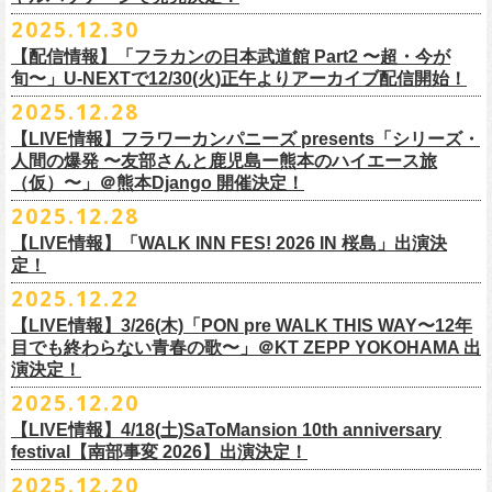
【会場】スタジオ841 埼玉県大里郡寄居町寄居1010
※6/13＠鳥羽はドリンク代なし
受付期間：
4/4(
土
)21:00
～
4/30(
木
)23:
59
◎「オクノマサヒコ Japan Tour2026初夏の陣〜奥野還暦イヤー記念
当初2月7日(土)でご案内しておりましたが、諸事情により、
チケット料金：前売り¥5.200(税込/D別/整理番号付)
※高校生以下は当日¥2,000キャッシュバック（
当日年齢を証明できるも
ますのでご注意ください。
2025.12.30
【出演】湯川トーベン、グレートマエカワ
※高校生以下は当日¥2,000キャッシュバック（
当日年齢を証明できるも
受付
URL
：
‘
https://eplus.jp/
sambomaster/
祭〜」
2月11日(水祝)からの発売に変更となりました。
一般チケット発売日：2026年3月8日(日)
の（学生証、保険証など）
のご提示が必要となります）
※撮影・録音・録画などは禁止とさせていただきます。また開場時のご
【チャージ】￥4,000
【配信情報】「フラカンの日本武道館 Part2 〜超・今が
の（学生証、保険証など）
のご提示が必要となります）
枚数制限
ご予定していただいた皆さまにはご迷惑おかけしますが、何卒宜しくお
プレイガイド：
一般チケット発売日：3月28日(土)
自分の席以外の席取りは
【予約】
旬〜」U-NEXTで12/30(火)正午よりアーカイブ配信開始！
一般チケット発売日：3月8日(日)10:00
・ライブハウス公演：お
1
人様
1
公演につき
1
枚まで
＊5/15(金)大阪ムジカジャポニカ
願い致します。
イープラス
お問い合わせ : 浮雲社中
contact@ml.ukigmo.org
ご遠慮ください。
https://www.facebook.com/p/%E3%82%B9%E3%82%BF%E3%82%B8%
プレイガイドなど詳細はライブページにてご確認ください
当落結果：
2025.12.28
5/2(
土
)13:00
予定
DJ&LIVE オクノマサヒコ
2024年9月に荻窪TOP BEAT CLUBでフラワーカンパニーズ＆うつみよう
問い合わせ：柳ヶ瀬アンツ
http://www.
ants69.com/information.html
※マスクの着用は任意となりますが、過度な発声や他のお客様のご迷惑
E3%82%AA%EF%BC%98%EF%BC%94%EF%BC%91-
https://flowercompanyz.com/live/2026/01/30/8956
入金期限：
5/4(
月
)21:00
(奥野真哉、グレートマエカワ)
◎フラワーカンパニーズ presents 「シリーズ・人間の爆発 〜
友部
さん
と
こ＆YOKOLOCO BAND合同企画として初開催、昨年は毎年恒例のフラワ
となる声量はお控えく
【LIVE情報】フラワーカンパニーズ presents「シリーズ・
61550212223544/
発券開始日：各公演日
10
日前～
ゲストDJ:45CLUB（mic&VITON6969）
鹿児島ー熊本のハイエース旅〜」
ーカンパニーズ主催イベント「DRAGON DELUXE」の特別編として11月
人間の爆発 〜友部さんと鹿児島ー熊本のハイエース旅
ださい。
＊追加された6/28(日)札幌公演は3/28(土)からの発売になります
ーーーーーーーーーーーーーー
18:00〜
日時：2026年4月5日(日) 開場14:30 開演15:00
（仮）〜」＠熊本Django 開催決定！
に名古屋DIAMOND HALで行ったスペシャル企画「俺たちのザ・ベストテ
※飲食を伴うイベントのため、公演当日、体調不良や発熱症状のある方
¥3,000(ドリンク別)
会場：熊本Django
ン」。
は、来場をご遠慮いただ
2025.12.28
◎「まいう〜ロックフェス2026」
6/28(日) 札幌musica hall cafe 開場15:30/開演16:00 問：浮雲社中
整理番号あり
出演：フラワーカンパニーズ、
友部
正人
1978年〜1989年まで放送されていた伝説の歌番組【ザ・ベストテン】の
きますようお願いいたします。
【LIVE情報】「WALK INN FES! 2026 IN 桜島」出演決
【公演日】2026/2/10 (火)
チケット料金：4,800円（税込/整理番号付/ドリンク代別）
U25(25歳以下〜入場ラスト・要証明)¥2,000(D別）
チケット料金：5200円（税込/ドリンク代別/整理番号付）
トリビュート企画として、誰もが口ずさめる当時ヒットした歌謡曲のみ
※ミュージシャンによるトークイベントですが、音楽の話は一切いたし
定！
【開場/開演】18:30/19:00
※高校生以下は当日¥2,000キャッシュバック（
当日年齢を証明できるも
2/28 19時よりこちらのフォームで予約開始！
一般チケット発売日：2026年2月11日(水祝)10:00
で全て構成するカヴァーライヴとなる今企画。同時代に音楽に目覚めた
ませんのでご了承ください。
2025.12.22
【会場】荻窪 TOP BEAT CLUB
の（学生証、保険証など）
のご提示が必要となります）一般チケット一
https://musicaja.info/11920
釜石市民ホール TETTOで開催される「Mobstyles presents
プレイガイド：イープラス
バンドマンたちが数々の昭和歌謡曲へのリスペクトを全身全霊でぶつけ
【出演】オーバーオールズ（石塚英彦、三宅伸治、グレートマエカワ、
般チケット発売日：3月28日(土)10:00
【LIVE情報】3/26(木)「PON pre WALK THIS WAY〜12年
KOKOKARA」にフラワーカンパニーズの出演が決定！
問い合わせ：熊本Django
る、そのスペシャルなステージの噂は各所に拡がり、次回への熱望の声
公演に関するお問い合わせ 新宿ロフトプラスワン 03-3205-6864
石塚幸作）／GSK／どんぐりパワーズ／工膝わたる（THE NUGGETS）
目でも終わらない青春の歌〜」＠KT ZEPP YOKOHAMA 出
フラワーカンパニーズのアコースティック企画「
フォークの爆発2026」
＊5/16(土)広島bar edge
本日よりオフィシャル先行の受付もスタート！
を受け、「俺たちのザ・ベストテン2026」の開催が決定！
主催：音楽と人編集部 https://ongakutohito.com/
【前売】￥5,000 ( +1D)
演決定！
の開催が決定！
DJ&LIVE オクノマサヒコ
東日本大震災から15年、新たなスタートを応援するイベント、ぜひお待
トークイベント〈第11回！ 僕たち、プロ野球大好きミュージシャンで
【発売場所】イープラス／Peatix
2025.12.20
(奥野真哉、グレートマエカワ)
ちしております。
5月、東京・荻窪TOP BEAT CLUB、さらに待望の初の大阪・十三GABU
す！〉の開催決定！
【イープラス URL】https://eplus.jp/sf/detail/4461090001-P0030001
今年は、通常のアコースティック・スタイル「〜
座って演奏するスタイ
ゲストDJ:OKA-T／SAKI／HYNG
と、2公演での開催となる。
【LIVE情報】4/18(土)SaToMansion 10th anniversary
【Peatix URL】https://peatix.com/event/4782289
U-NEXTにて独占ライブ配信された9月20日(土)開催の日本武道館公演『フ
ルです〜」でのライヴに加え、
新たな試みとして歌とアコースティック
18:00〜
◎「Mobstyles presents KOKOKARA」
ベストテン世代による、ベストテン世代のための、そしてベストテン世
festival【南部事変 2026】出演決定！
【発売日】1/13 18:00
ラカンの日本武道館 Part2 〜超・今が旬〜』の模様が、12/30(火)正午よ
ギター一本とコーラスと小
物の楽器などで構成するライヴ「ミニマル巡
¥3,000(ドリンク別)
日時：2026年3月20日(金祝) 開場16:00 / 開演 17:00
代じゃなくてもきっと楽しんでいただける、懐かしくも新鮮でとびきり
2025.12.20
【問】TOP BEAT CLUB 03-6913-5433
り再びU-NEXTにてアーカイブ配信スタート！