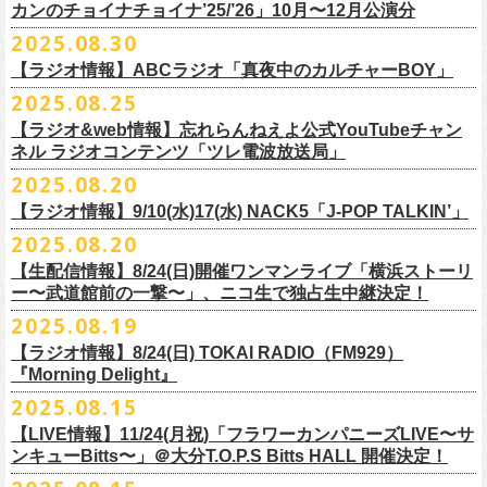
9月22日(月) 17:00 ～ 9月30日(火) 22:59まで
3月1日(日) 金沢AZ 15:30/16:00
カンのチョイナチョイナ’25/’26」10月〜12月公演分
クハラカズユキ(dr)
※
リピート放送；
9/4(木)、9/5(金)、9/7(日)
れ出した瞬間から異様なほどの高揚感が会場を包み込み、そして竹安堅
L ： 身丈73cm / 身幅55cm / 肩幅50cm / 袖丈22cm
3月7日(土) HEAVEN’S ROCKさいたま新都心 16:30/17:00
チケット料金：前売 ¥5,500（税込／整理番号付／ドリンク代別途要）
2025.08.30
https://www.mbs.jp/mmtv/
一の目が醒めるようなギターから“少年卓球”が始まった瞬間に、もうこの
XL ： 身丈77cm / 身幅58cm / 肩幅54cm / 袖丈24cm
【 お届け 】
3月14日(土) 仙台darwin 16:30/17:00
※⾼校⽣以下は当⽇¥2,000 キャッシュバックします
#MMTV_mbs
日のフラカンの勝利は確定した――そんな気持ちになった。『正しい哺
【ラジオ情報】ABCラジオ「真夜中のカルチャーBOY」
XXL：身丈81cm / 身幅63cm / 肩幅57cm / 袖丈25cm
10月下旬発送予定
（当⽇年齢を証明できるもの（学⽣証、保険証など）のご提⽰
が必要と
10年ぶり2回目となる日本武道館公演『フラカンの日本武道館 Part2 〜
乳類』はこの10年をかけてフラカンが研ぎ澄ませてきたバンドサウンド
※上記サイズはあくまでも目安の寸法です
2025.08.25
チケット料金：¥5,200(税込/整理番号付/
ドリンク代別途要)
なります）
■8月30日(土) 、9月6日(土)、9月13日(土)
超・今が旬〜』を9月20日(土)
に開催するフラワーカンパニーズが、
今年1
とメッセージ性が高次元で結晶化した大傑作だが、その中でも、“少年卓
※全公演、高校生以下は当日¥2,000 キャッシュバック(当日年齢を証明で
【ラジオ&web情報】忘れらんねえよ公式YouTubeチャン
※チケットにスタンディングの記載がありますが、
当日は椅子あり自由
深夜2:00〜3:00 ABCラジオ「真夜中のカルチャーBOY」
月より月１配信のYouTube番組『月刊フラカン武道館 Part2』をスター
先行配信しておりました「ただいま実演中/ピュアな匂いがチョイナチョ
球”はポップで疾走感があり、初めてロックで高揚した瞬間をギュッと思
ネル ラジオコンテンツ「ツレ電波放送局」
きるもの(学生証、
保険証など)のご提示が必要となります)
席でのご案内となります。
※グレートマエカワ インタビューOA
ト、番組スタート直前スペシャルのvol.
0としてスキマスイッチ、第１回
イナ」を急遽CD化、ライブ会場にて販売がスタート！
い出させるような楽曲だ。10年ぶりの武道館とライブの1曲目を飾るに相
一般チケット発売日：
2025.08.20
券売状況により、
当日券でのご来場のお客様に後方にてスタンディン
https://abcradio.asahi.co.jp/mayoboy/
目のゲストとしてTHE COLLECTORSの加藤ひさし(vo)と古市コータロー
ぜひお手元に〜
応しい楽曲が最新アルバムに収められているという点で、今のフラカン
■8月25日(月)21:00公開
10/25〜12/22公演＞8月30日(土)
グをお願いする
場合もございます
(
g)、第２回目にHump Back、第３回目はスターダスト☆レビューの根本
の絶好調ぶり、そして、この10年間のフラカンが歩んだ道のりの豊かさ
【ラジオ情報】9/10(水)17(水) NACK5「J-POP TALKIN’」
忘れらんねえよ公式YouTubeチャンネル ラジオコンテンツ「ツレ電波放
1/17〜3/14公演＞10月18日(土)
＊2/21＠大分公演のみ＞10月25日(土)
一般チケット：発売中
要、
第４回目は南海キャンディーズの山里亮太、
第５回目は筋肉少女帯
◎31st single「ただいま実演中/ピュアな匂いがチョイナチョイナ」
を感じずにはいられない。
送局」
2025.08.20
■9月10日(水)、17日(水) 24:00～24:30 NACK5「J-POP TALKIN’」
https://flowercompanyz.com/live/2025/06/18/8686
の大槻ケンヂ、
第６回目はBRAHMANのボーカル・TOSHI-LOW、
第７回
価格：1100円(税込)
他にも美しい情景を想起させる“アメジスト”や“ミント”、下世代へのメッ
第10回ツレ：フラワーカンパニーズ 鈴木圭介/グレートマエカワ
【生配信情報】8/24(日)開催ワンマンライブ「横浜ストーリ
詳細：
https://flowercompanyz.com/live/2025/08/12/8752
＊鈴木圭介、グレートマエカワ ゲスト出演
問い合わせ：JAILHOUSE TEL:052-936-6041
https://www.jailhouse.jp/
目はラッパー・シンガーソングライターのNovel Core、そして８回目に四
収録曲:
セージを歌う“履歴書”、長い旅路を歩き続けるバンドの生き様を伝える“ハ
https://youtu.be/BIya9VH0ZOI
ー〜武道館前の一撃〜」、ニコ生で独占生中継決定！
https://www.nack5.co.jp/program/j-pop_talkin/
星球を招きお届けしてきた今番組（
全回アーカイブ配信中）。
1.ただいま実演中
イエース”（この曲の演奏時には、ステージセットとして、実際に60万キ
2025.08.19
2.ピュアな匂いがチョイナチョイナ
ロ以上を走行したというバンドの先代ハイエースが登場した）、キャッ
番組最終回となる今回は、フラカンメンバー4人による「
武道館直前スペ
価格：1100円(税込)
【ラジオ情報】8/24(日) TOKAI RADIO（FM929）
チーなサウンドとモチーフの中に現代社会や人間への批評眼を忍び込ま
シャル」を9月17日(水)21:
『Morning Delight』
00より生配信決定！
せた“ラッコ！ラッコ！ラッコ！”……この10年で生まれた多彩な楽曲たち
本番を3日後に控えた４人でのお喋り、どうぞお楽しみに！
が響き渡った。“星のブルペン”での、夜空から降り注ぐ星の光のような照
2025.08.15
■8月24日(日) 7:00～10:00 TOKAI RADIO（FM929）『Morning
明演出も忘れがたい。
【LIVE情報】11/24(月祝)「フラワーカンパニーズLIVE〜サ
Delight』
◎「フラカンの日本武道館 Part2 オフィシャルガチャ」
武道館公演チケットは、9/19(金)
まで各プレイガイドにて前売チケット発
もちろん“深夜高速”や“感情七号線”、“馬鹿の最高”“真冬の盆踊り”といっ
ンキューBitts〜」＠大分T.O.P.S Bitts HALL 開催決定！
＊グレートマエカワ インタビューOA
1回：500円(税込)
売中！
た、それ以前発表の名曲たちも会場を盛り上げる。「久々の曲を」とい
https://www.tokairadio.co.jp/program/md/