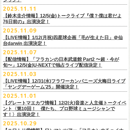
【チケット発売】イープラス
2月8日（日）11:00～19:00, 前売り1,100円 当日1,400円
毎年恒例、ほぼ被りなしの京都磔磔2days、
お得になる2days通し視聴チ
鈴木圭介57歳の誕生日に恵比寿
LIQUIDROOMNにてワンマンライブ開催
2025.11.11
【イープラスURL】
https://eplus.jp/sf/detail/4446640001-P0030001
◎「FM802 ROCK FESTIVAL RADIO CRAZY 2025」
ケットの販売もあり！
■11月26日(水)深夜25:30〜 MBSラジオ「メゾン・ド・ミュージック」
決定！
【チケット発売日】12/6 10:00〜
【鈴木圭介情報】12/5(金)トークライブ『僕？僕は君だよ
チケット：
https://eplus.jp/sf/
detail/4430060001-P0030001
LIVE HOUSE Antenna -BEYOND ZERO Garage-
アーカイブ視聴も両日12/30(火)23:59まで可能です（
チケットのご購入は
＊鈴木圭介、グレートマエカワが11月の４週目パーソナリティを担当
76日前の』出演決定！
＊椅子席となります
12月28日(日)16:35〜 -
同日19:00まで）。
https://www.mbs1179.com/mm/
◎フラワーカンパニーズ・ワンマンライヴ
「フラカンの日本武道館 Part2 〜超・今が旬〜」の映像作品が
出店ビール会社：
年忘れ‼ レディクレSP 第3夜
2025.11.09
〜鈴木圭介誕生日「初めまして、57歳」〜
12/5(金)19:00よりU-NEXTにて配信されることを記念して、過去のライブ
渥美半島醸造
『レディクレ初参！フラカンとスキマのスペシャルバンド＜ザ・
ライタ
視聴チケット発売スタート！
【LIVE情報】1/12(月祝)四星球企画「毛が生えた日」＠仙
日時：2026年4月30日(木) 開場18:15／開園19:00
映像４作品が同じくU-NEXTで配信決定！
ISEKADO
ーズ＞ ！』
どうぞ、お楽しみに！
台darwin 出演決定！
会場：恵比寿
LIQUIDROOM
West Coast Brewing
出演：ザ・ライターズ（フラワーカンパニーズ＋スキマスイッチ）
チケット料金：前売り¥5,700(税込/整理番号付/ドリンク代別途要) *記念バ
2025.11.07
先日配信された「フラカンの横浜アリーナ -リモートライヴ編- 〜生き続
OGA BREWING
イベントオフィシャルサイト：
https://radiocrazy.fm/
◎フラワーカンパニーズ ワンマンツアー「フラカンのチョイナチョイ
ッヂ付
けてる事は最大のメッセージ！〜」 2020.8.27 横浜アリーナ *無観客配信
【配信情報】「フラカンの日本武道館 Part2 〜超・今が
オラホビール
「フラカンの日本武道館 Part2 〜超・今が旬〜」の映像作品が
ナ’25/’26」
JUN SKY WALKER(S) TOUR 2026 “READH TO GO”の対バンシリーズ＜
一般チケット発売日：2026年3月15日(日)10:00
旬〜」12/5(金)U-NEXTで独占ライブ配信決定！
ライブに続く第2弾として、
「フラカンの日本武道館 Part2 〜超・今が旬〜」の映像作品が
Kakegawa Farm Brewing
12/5(金)19:00よりU-NEXTにて配信されることを記念して、
過去のライブ
12月21日(日) 開場15:30/開演16:00 〜竹安56〜 ＊会場チケット完売
狼煙上がる時＞7/12(日)名古屋公演にフラワーカンパニーズの出演が決定
ネクストロード 03-5114-7444（平日14:00〜18:00）
本日11月27日(木)正午より『フラワーカンパニーズ「ゾロ目だョ全員集
12/5(金)19:00よりU-NEXTにて配信されることを記念して、過去のライブ
2025.11.03
KANKIKU BREWERY
映像４作品が同じくU-NEXTで配信決定！
12月22日(月) 開場18:30/開演19:00 フラカンのロックンロール大会 ＊
しました！
合!〜フラカン33年、野音99年〜」2022.9.23 日比谷野外大音楽堂』の配
映像４作品が同じくU-NEXTで配信決定！
京都醸造
会場チケット(5,200円) 残り僅か
【LIVE情報】12/31(水)フラワーカンパニーズ大晦日ライブ
信が開始しました！
CRAFT
BANK
第1弾として、本日11月20日(木)正午より『「フラカンの横浜アリーナ -リ
「ヤングデーゲーム’25」開催決定！
＊生配信詳細
◎JUN SKY WALKER(S) TOUR 2026 ”READH TO GO”＜狼煙上がる時＞
U-NEXT月額会員の方は、追加料金なくお楽しみいただけます。
先日配信された「フラカンの横浜アリーナ -リモートライヴ編- 〜生き続
CRAFT
BEER BASE
モートライヴ編- 〜生き続けてる事は最大のメッセージ！〜」
＜アーカイブ視聴期間：〜2025/12/30(火)23:59まで（※
2日間共通 ）＞
日時：2026年7月12日(日) 開場16:45/開演17:30
2025.11.01
けてる事は最大のメッセージ！〜」 2020.8.27 横浜アリーナ *無観客配信
CRAFTROCK BREWING
2020.8.27 横浜アリーナ *無観客配信ライブ』の配信が開始しました！
視聴チケット料金：
会場：名古屋Ellectric Lady Land
【グレートマエカワ情報】12/2(火)音楽と人主催トークイベ
翌週以降も過去のライブ映像を順次配信予定です。
ライブ、『フラワーカンパニーズ「ゾロ目だョ全員集合!〜フラカン33
GORA BREWERY
U-NEXT月額会員の方は、追加料金なくお楽しみいただけます。
1days視聴券 2,800円(税込)
出演：JUN SKY WALKER(S) 、フラワーカンパニーズ
ント〈第10回！ 僕たち、プロ野球ミュージシャンで
様々な会場でのフラカンのライブをぜひお楽しみください！
年、野音99年〜」2022.9.23 日比谷野外大音楽堂』に続く第3弾、第4弾と
Godspeed Brewery（The Slop Shop）
2days視聴券 5,000円(税込)
チケット料金：6,600円（税込）＋ドリンクオーダー ※未就学児入場不可
す！〉出演決定！
して、
しまなみブルワリー
翌週以降も過去のライブ映像を順次配信予定です。
視聴チケット販売期間：12/08（月）21:00〜12/30(火) 19:00
一般チケット発売日：2026年1月24日(土)
2025.10.29
＊11/27(木)正午配信開始
年末恒例となった京都磔磔での2デイズライブ、2023年に開催されたフラ
Shimoda Brewing Company
様々な会場でのフラカンのライブをぜひお楽しみください！
【公演詳細】
視聴チケット販売URL：
https://eplus.jp/fc-st/
問い合わせ：E.L.L. 052-201-5004
◎『フラワーカンパニーズ「ゾロ目だョ全員集合!〜フラカン33年、野音
ワーカンパニーズ「神さまツアー」～年末恒例磔磔2デイズ～の1日目、2