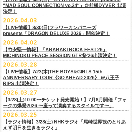
本日よりオフィシャル先行もスタート！どうぞお見逃しなく〜
本日4月23日(木)に結成37周年を迎えたフラワーカンパニーズ、自身初と
OPEN：19:00 / START：19:30
“MAD SOUL CONNECTION vo.24″」＠前橋DYVER 出演
整しております。 決定次第、改めて各バンドの公式サイトおよび公式
なるクラブクアトロ・ワンマンツアーの開催が決定！
決定！
前売：¥5,000 / 当日：¥5,500 ＋1DRINK(¥700)
SNS等にてご案内いたしますので、今しばらくお待ちください。
◎鈴木実貴子ズ自主企画イベント『心臓の騒音』
https://topbeatclub.com/schedule/?month=202607
2026.04.03
・お手持ちのチケット（紙・電子共に）は、詳細が発表されるまでその
日程：12月3日(木)
◎フラワーカンパニーズ 「フラカンのクアトロツアー2026」
まま大切に保管していただきますようお願い申し上げます。振替公演や
【LIVE情報】8/30(日)フラワーカンパニーズ
時間：開場 18:30 開演 19:00
10/10(土)渋谷クラブクアトロ OPEN 16:15 START 17:00 問：ネク
払い戻しの際に必要となります。
presents「DRAGON DELUXE 2026」開催決定！
会場 ：新代田FEVER
ストロード
2026.04.02
料金：4,500円（税込/ドリンク代別/整理番号有）
10/24(土)広島クラブクアトロ OPEN 16:15 START 17:00 問：キャ
改めて万全の体制で、鶴とともにライブをお届けできたらと思いますの
出演：鈴木実貴子ズ / フラワーカンパニーズ
ンディー・プロモーション
【竹安堅一情報】「ARABAKI ROCK FEST.26」
で、ご理解のほど、何卒宜しくお願い致します。
フラワーカンパニーズのベーシスト兼リーダー兼社長、グレートマエカ
一般チケット発売日：8月23(土)
MICHINOKU PEACE SESSION GTR祭’26出演決定！
10/25(日)梅田クラブクアトロ OPEN 15:15 START 16:00 問：清水
ワの57歳の誕生日を記念し、7年ぶりの奄美大島で、誕生日会&前夜祭開
問い合わせ：VINTAGE ROCK std. 03-5787-5350 （平日12:00～17:00）
音泉
2026.03.28
催決定!
https://vintage-rock.com/
11/1(日)名古屋クラブクアトロ OPEN 15:15 START 16:00 問：JAIL
お待たせしました！怒髪天との恒例”ジャンピング乾杯TOUR”、もちろん
【LIVE情報】7/23(木)THE BOYS&GIRLS 15th
HOUSE
今年も開催決定！
ANNIVERSARY TOUR《GO AHEAD 2026》 ＠八王子
◎「フォークの爆発2026 ミニマル巡業 ～うたとギターとコーラスと～
＜全公演共通＞
みんなで足腰鍛えて挑みます〜
【オフィシャルサイト先行】
RIPS 出演決定！
GMBD前夜祭」
チケット料金：前売￥5,700(税込/ドリンク代別途要)
◎「レッツけんこうアンブレラチャーム」（ランダム）
受付期間：04/25(土)20:00～04/30(木)23:
59
2026.03.27
※ミニマル巡業とは『新たな試みとして歌とアコースティックギター一
※高校生以下は当日¥2,000キャッシュバック（当日年齢を証明できるも
価格：￥500(税込)
本日よりHP先行も受付スタート！お見逃しなく！！
▼受付URL
本とコーラスと小物の楽器などで構成するライヴ』です
【3/28(土)10:00〜チケット発売開始！】7月8月開催「フォ
の（学生証、保険証など）のご提示が必要となります）
仕様：チャーム4種（けいくん、まーちゃん、けんちゃん、
こにし）/アル
https://eplus.jp/suzukimikiko-
1203-flowercompanyz/
日時：2026年9月26日(土) 開場17:00 開演18:00
◎「レッツけんこう
タオル
」
ークの爆発2026 〜座って演奏するスタイルです〜」
一般チケット発売日：8月8日(土)
ミ蒸着袋入り(*どれになるかお楽しみスタイル）
☆HP先行：
会場：奄美大島＠ LIVE BOX MA・YASCO
価格：￥1,800 (税込)
2026.03.25
素材 ： 白アクリル , シリコンリング , ステンレス製カニカン
受付期間：4/16(木)12:00〜4/26(日)23:59
出演：フラワーカンパニーズ
カラー：ホワイト
サイズ ： （本体）40×28mm 厚み3mm
受付URL：
https://eplus.jp/jpk-tour26/
【ラジオ情報】3/28(土) NHKラジオ「尾崎世界観のとりあ
サンボマスター夏の東北７か所を廻るツアー「ロックンロール デスティ
オープニングアクトあり：ずぶ濡れブラザーズ
◎「レッツけんこうアンブレラチャーム」（ランダム）
イエローver.
サイズ：82cm × 34cm
えず明日を生きるラジオ」
ネーション in とうほく 「from ふくしま for ふくしま」、7/25(土)石巻、
チケット料金：前売 ¥3,800（税込/全自由席/整理番号付/ドリンク代別途
価格：￥500(税込)
素材：綿100%