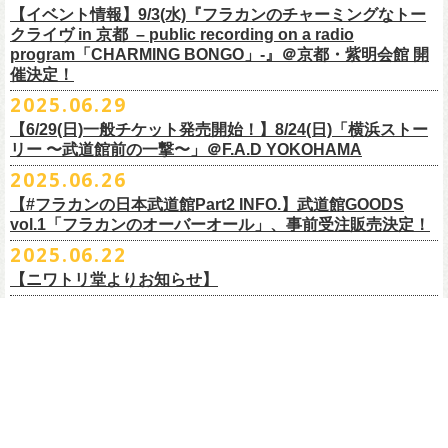
https://youtu.be/Z9wrtIqELqE
素材 ： 綿100％ キャンパス
【イベント情報】9/3(水)『フラカンのチャーミングなトー
■受付期間：7/16(水)17:00 ～ 8/24(日)22:59 ＊超早期ご注文特典ステッ
★応募期間
クライヴ in 京都 – public recording on a radio
サイズ：高さ40cm , 袋口幅48cm , 底幅33cm , 奥行(マチ)15cm , ハンド
カー付き：〜7/21(月祝)23:59 まで
2025年7月23日(水)〜2025年8月12日(火) 23:59まで
■vol.7
program「CHARMING BONGO」-』＠京都・紫明会館 開
ル長58cm , 内容量約15L
■発送予定：9月12日前後
※その他詳細はキャンペーン公式ページ記載の応募規約をご確認くださ
ゲスト：Novel Core
催決定！
＊その他詳細は上記通販ページをご確認ください
い
https://www.youtube.com/watch?
v=I8Zw-h9Anxg
2025.06.29
【6/29(日)一般チケット発売開始！】8/24(日)「横浜ストー
リー 〜武道館前の一撃〜」＠F.A.D YOKOHAMA
◎「CHICKEN SKIN RECORDS ガジェットポーチ」
2025.06.26
価格：2000円(税込)
カラー：ブラック、レッド
【#フラカンの日本武道館Part2 INFO.】武道館GOODS
vol.1「フラカンのオーバーオール」、事前受注販売決定！
サイズ：125×97×42ｍｍ
2025.06.22
【ニワトリ堂よりお知らせ】
2度目の日本武道館公演「フラカンの日本武道館 Part2 〜超・今が旬〜」
2025.06.20
の１ヶ月後より、
全国ワンマンツアーの開催が決定！
いつもフラワーカンパニーズのweb shop【ニワトリ堂】をご利用いただ
タイトルは「フラカンのチョイナチョイナ’25/’26」、
10/25(土)熊本
フラカンの全楽曲レビュー企画、Instagramオリジナルアカ
きありがとうございます。
Djangoを皮切りに、
来年2026年3/14(土)仙台darwinまで、
30箇所31公演を
ウント「フラカンの音楽目録」にてスタート！
回ります！
2025.06.20
この度、これまでのweb shop【ニワトリ堂】サイトでの販売を終了し、
10年ぶり2回目となる日本武道館公演『フラカンの日本武道館 Part2 〜
限定的にSTORESでオープンしてきました【ニワトリ堂 2nd STORE】を
【LIVE情報】9/28(日)「いしがきMUSIC FESTIVAL2025」
武道館公演を経てさらに勢いを増してまわるフラカンの全国ツアー、
ど
超・今が旬〜』を9月20日(土)
に開催するフラワーカンパニーズが、
今年1
7/11(金)に発売される絵本『歌詞の本棚 深夜高速』の発売記念イベント
本店【ニワトリ堂】として移行、運営させていただくことになりまし
出演決定！
うぞお楽しみに！
月より月１配信のYouTube番組『月刊フラカン武道館 Part2』をスター
の開催が決定！
た。