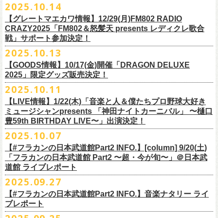
2025.10.14
てきた日」】
＊12/4(木)配信開始予定
Riip Beer他（Ever Green Imports）
＊12/4(木)配信開始予定
注意事項
＊U-NEXT独占ライブ配信詳細
人生を変えた1枚のレコードについて訊く「ロックンロールが降ってきた
◎ フラワーカンパニーズ「神さまツアー」～年末恒例磔磔2デイズ～ 1
＊11/20(木)より配信中
【グレートマエカワ情報】12/29(月)FM802 RADIO
Y.MARKET BREWING
◎ フラワーカンパニーズ「神さまツアー」～年末恒例磔磔2デイズ～ 1
※営利目的のチケットの転売は固くお断り致します。転売チケットは入
◎フラワーカンパニーズ「フラカンの日本武道館 Part2 〜超・今が
日」に、先ごろ、二度目の日本武道館公演を成功させたフラワーカンパ
日目 2023.12.13 京都磔磔
◎「フラカンの横浜アリーナ -リモートライヴ編- 〜生き続けてる事は最
CRAZY2025「FM802＆怒髪天 presents レディクレ歌合
US BREWERY（近日発表！）
日目 2023.12.13 京都磔磔
場をお断りする場合もあ
旬〜」
ニーズのグレートマエカワが登場。自身の音楽人生とフラワーカンパニ
◎ フラワーカンパニーズ「神さまツアー」～年末恒例磔磔2デイズ～ 2
戦」サポート参加決定！
大のメッセージ！〜」
US BREWERY（近日発表！）
◎ フラワーカンパニーズ「神さまツアー」～年末恒例磔磔2デイズ～ 2
りますのでご注意ください。
年末恒例となっている大晦日ライブ「ヤングナイター」改め、「ヤング
配信日：2025年12月5日(金)19:00〜 ※見逃し配信あり
ーズの現在地を語る。
日目 2023.12.14 京都磔磔
＊11/27(木)より配信中
2025.10.13
US BREWERY（近日発表！）
日目 2023.12.14 京都磔磔
※撮影・録音・録画などは禁止とさせていただきます。また開場時のご
デーゲーム’25」の開催が決定！
視聴料：U-NEXT月額会員視聴無料配信URL：
https:
https://donutroll.tokyo/wd/20251110_donut20/
◎『フラワーカンパニーズ「ゾロ目だョ全員集合!〜フラカン33年、野音
自分の席以外の席取りは
【GOODS情報】10/17(金)開催「DRAGON DELUXE
//t.unext.jp/r/flowercompanyz
99年〜」2022.9.23 日比谷野外大音楽堂』
出演アーティスト：
ご遠慮ください。
2025」限定グッズ販売決定！
12月31日(水)＠新代田LIVE HOUSE FEVERにて、今年は14:00からライ
アホマイルド坂本（MC）
※飲食を伴うイベントのため、公演当日、体調不良や発熱症状のある方
ブスタート！
2025.10.11
＊U-NEXT過去ライブ作品配信詳細
10月17日(金)＠名古屋DIAMOND HALLにて開催するフラワーカンパニー
は、来場をご遠慮いただ
年越しのライブ配信はございません。
※配信開始日は変更になる場合があります
【LIVE情報】1/22(木)「音楽と人＆僕たちプロ野球大好き
＊＊＊＊＊＊
ズ presents 「DRAGON DELUXE 2025〜特別編〜」【俺たちのザ・ベス
2月6日（金）
きますようお願いいたします。
チケットの発売日は11月15日(土)。
10月25日(土)よりスタートしたフラワーカンパニーズ ワンマンツアー
ミュージシャンpresents 「神田ナイトカーニバル」 〜樋口
ーーー12/5(金)19:00〜U-NEXTにて独占ライブ配信開始！ーーー
トテンPart2】
◆音楽◆
※ミュージシャンによるトークイベントですが、音楽の話は一切いたし
「フラカンのチョイナチョイナ’25/’26」 ポスターをニワトリ堂にて限定
豊59th BIRTHDAY LIVE〜」出演決定！
①11/20(木)配信開始予定
◎フラワーカンパニーズ「フラカンの日本武道館 Part2 〜超・今が
の限定グッズとして、アクリルキーホルダーの販売が決定！
bird
ませんのでご了承くださ
今年も充実のライブ・
ツアー活動を行なってきたフラカンの2025年のラ
販売致します。
◎「フラカンの横浜アリーナ -リモートライヴ編- 〜生き続けてる事は最
2025.10.07
旬〜」
当日会場にて販売いたします。
THE LOCAL PINTS
い。
『音楽と人』で好評連載中のBUCK∞TICKのベーシスト・樋口豊のコラム
イブ納めとな
る今公演、どうぞお楽しみください！
10月30日(木)9:00〜販売開始となります。
大のメッセージ！〜」 2020.8.27 横浜アリーナ *無観客配信ライブ
配信日：2025年12月5日(金)19:00〜 ※見逃し配信あり
【#フラカンの日本武道館Part2 INFO.】[column] 9/20(土)
「タイガース、今年も優勝だ!!」から派生したトークイベント〈僕たち、
＊数に限りがございます。
視聴料：U-NEXT月額会員視聴無料
「フラカンの日本武道館 Part2 〜超・今が旬〜」＠日本武
◆お笑いステージ◆
公演に関するお問い合わせ LOFT9 Shibuya
プロ野球大好きミュージシャンです！〉presentsによるライヴの開催が決
◎フラワーカンパニーズ大晦日ライブ「ヤングデーゲーム’25」
②11/27(木)配信開始予定
配信URL：
https:
//t.unext.jp/r/flowercompanyz
道館 ライブレポート
レギュラー
https://www.loft-prj.co.jp/schedule/loft9/contact
定！
日時：12月31日（水）OPEN 13:30/ START 14:00
◎ワンマンツアー「フラカンのチョイナチョイナ’25/’26」 ポスター
◎「ゾロ目だョ全員集合!〜フラカン33年、野音99年〜」
2022.9.23 日比
＊＊＊＊＊＊
長州小力
2025.09.27
主催：音楽と人編集部
https://ongakutohito.com/
樋口豊さん59歳の誕生日2日前の開催となる今企画、
会場：新代田LIVE HOUSE FEVER
価格：900円(税込) *送料別
谷野外大音楽堂
まーな
出演は、トークイベントでお馴染みの〈プロ野球大好きミュージシャ
一般チケット発売日：前売 ￥5,500（税込／D代別）※お土産ステッカー
【#フラカンの日本武道館Part2 INFO.】音楽ナタリー ライ
＊サイズ：B2（515mm×728mm）
年末恒例FM802主催のロック大忘年会「FM802 ROCK FESTIVAL RADIO
ン〉たちを中心としたスペシャルバンド（グレートマエカワが参加）、
ブレポート
付き
＊販売期間：2025年10月30日(木)9:00 〜 ※在庫が無くなり次第終了
③12/4(木)配信開始予定
10月25日＠熊本Djangoを皮切りに30箇所31公演を回る全国ワンマンツア
CRAZY 2025」最終日12/29(月)、怒髪天がハウスバンドとなり、一夜限り
2月7日（土）
POLYSICS、そしてフラワーカンパニーズ。
※保護者同伴に限り高校生以下入場可能、当日￥2,
000キャッシュバック
＊2025年11月上旬〜発送予定