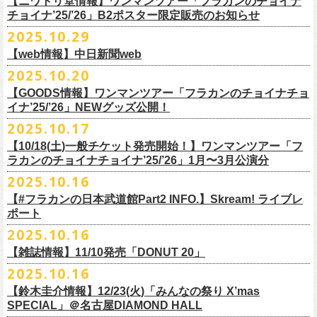
【ニワトリ堂情報】ワンマンツアー「フラカンのチョイナ
Streetlight Brewing
公演タイトル：第10回！ 僕たち、プロ野球大好きミュージシャンです！
JUN SKY WALKER(S) オフィシャルサイト
http://junskywalkers.jp/
99年〜」2022.9.23 日比谷野外大音楽堂』
日目それぞれの映像を同時配信がスタート！
チョイナ’25/’26」B2ポスター限定販売のお知らせ
SEOUL BREWERY（エムエスエンタープライズ）
＊11/20(木)正午配信開始
日時・会場：12月2日（火）LOFT9 Shibuya
▼視聴はこちら
U-NEXT月額会員の方は、追加料金なくお楽しみいただけます。
立飛麦酒醸造所
◎「フラカンの横浜アリーナ -リモートライヴ編- 〜生き続けてる事は最
2025.10.29
（
https://www.loft-prj.co.jp/schedule/loft9/access
）
2026年1月12日(月祝)＠仙台darwinで開催される四星球企画「毛が生えた
https://video.unext.jp/browse/feature/FET0012549
CHORYO
Craft
Beer
大のメッセージ！〜」 2020.8.27 横浜アリーナ *無観客配信ライブ
開場／開演： 17:45／18:30
日」にフラワーカンパニーズの出演が決定！
【web情報】中日新聞web
様々な会場でのフラカンのライブをぜひお楽しみくださいね。
DevilCraft Brewing
▼視聴はこちら
（終演予定：21:15）
2025.10.20
9月20日(土)
に開催した日本武道館公演『フラカンの日本武道館 Part2 〜
Totopia Brewery
https://video.unext.jp/browse/feature/FET0012549
■10月28日(火)公開 中日新聞web
出演ミュージシャン： ※五十音順
◎四星球企画「毛が生えた日」
超・今が旬〜』、このライブの模様がU-NEXTにて12/
5(金)19:00〜独占ラ
＊U-NEXT独占ライブ配信詳細
そして、いよいよ12/5(金)19:00〜「フラカンの横浜アリーナ -リモートラ
【GOODS情報】ワンマンツアー「フラカンのチョイナチョ
Trap Door Brewing他（AQベボリューション）
【動画】名曲「深夜高速」やディープな名古屋の魅力を語る フラワー
イノウエアツシ（ニューロティカ／横浜DeNAベイスターズ）、ウエノコ
日時：2026年1月12日(月祝) OPEN 15:30 / START 16:00
イブ配信されることが決定！
イナ’25/’26」NEWグッズ公開！
◎フラワーカンパニーズ「フラカンの日本武道館 Part2 〜超・今が
イヴ編- 〜生き続けてる事は最大のメッセージ！〜」U-NEXT独占配信
奈良醸造
カンパニーズ・鈴木圭介さん、イラストレーター・丹下京子さん対談
ウジ（the
会場：仙台darwin
全国のライブハウスを主戦場とし”メンバーチェンジなし、
活動休止な
旬〜」
がスタート！
2025.10.17
NOVORU
＊U-NEXT独占ライブ配信詳細
https://www.chunichi.co.jp/article/1151332
HIATUS、Radio Caroline／広島東洋カープ）、オカモト”MOBY”タクヤ
出演：四星球、フラワーカンパニーズ、SCOOBIE DO
10/25(土)＠熊本Djangoよりスタートするフラワーカンパニーズ ワンマン
し”で全国各地でライブ・
ツアーを続けているフラカンが、結成36年
配信日：2025年12月5日(金)19:00〜 ※見逃し配信あり
合わせてどうぞお楽しみに！
NOMCRAFT BREWING
◎フラワーカンパニーズ「フラカンの日本武道館 Part2 〜超・今が
(SCOOBIE DO ／MLB
チケット料金：¥4,200(税込/ドリンク代別)
四星球・北島康雄くんのトークライブに鈴木圭介の出演が決定！
【10/18(土)一般チケット発売開始！】ワンマンツアー「フ
ツアー「フラカンのチョイナチョイナ’25/’26」ら販売するNEWグッズを
で”超・今が旬”
と自負し10年振りに挑んだ2度目の日本武道館ライブ。
視聴料：U-NEXT月額会員視聴無料
Nomodachi Brewing
旬〜」
解説者)、グレートマエカワ（フラワーカンパニーズ／中日ドラゴン
一般チケット発売日：11月29日(土)
ラカンのチョイナチョイナ’25/’26」1月〜3月公演分
公開！
その模様を10年前の武道館ライブ映像をはじめフラカンのMVも
数多く手
配信URL：
https:
//t.unext.jp/r/flowercompanyz
＊12/4(木)正午配信開始
箱根ビール醸造所
配信日：2025年12月5日(金)19:00〜 ※見逃し配信あり
ズ）、樋口豊
問い合わせ：ジー・アイ・ピー tel022-222-9999
◎『僕？僕は君だよ 76日前の』
2025.10.16
掛けている映像監督・番場秀一氏がリアルに映し出します。
◎ フラワーカンパニーズ「神さまツアー」～年末恒例磔磔2デイズ～ 1
HAMAMATSU BEER
視聴料：U-NEXT月額会員視聴無料
（BUCK∞TICK／阪神タイガース）
日時：2025年12月5日(金)開場18:45 / 開演19:30
【#フラカンの日本武道館Part2 INFO.】Skream! ライブレ
日目 2023.12.13 京都磔磔
B.M.B BREWERY
配信URL：
https:
//t.unext.jp/r/flowercompanyz
司会：金光裕史（音楽と人編集部／阪神タイガース）
＊一般発売に先がけ、HP先行あり！
会場：東京・西早稲田BLAH BLAH BLAH
ポート
さらにこの配信を記念し、同じくU-NEXTにて、
2020年開催の横浜アリー
ーー過去ライブ映像配信スケジュールーー
◎ フラワーカンパニーズ「神さまツアー」～年末恒例磔磔2デイズ～ 2
Far Yeast Brewing
料金：前売￥4,000 ※税込／要1オーダー（500円以上）
＜
HP
先行＞
出演：北島康雄(四星球) ゲスト：鈴木圭介(フラワーカンパニーズ)
ナでの無観客配信ライブ、
2022年開催の日比谷野音ライブ、
そして年末
2025.10.16
日目 2023.12.14 京都磔磔
FARMENTRY
チケット一般発売日：11月8日（土）10時〜
受付期間：
11
月
13
日
(
木
)10:00
～
11
月
20
日
(
木
)
23:59
チャージ：前売¥3000/当日¥3500(+1drink ¥600)
■10月16日(木)公開 Skream!
恒例となっている京都のライブハウス磔磔でのセットリ
ストほぼ被りな
＊11/20(木)より配信中
FILL BREWING
ーー過去ライブ映像配信スケジュール予定ーー
【雑誌情報】11/10発売「DONUT 20」
※購入枚数制限あり／お一人様2枚まで
受付
URL
：
https://l-tike.com/su-
xing-cyu/
予約開始：2025年11月16日(日)12:00〜
＊9/20(土)「フラカンの日本武道館 Part2 〜超・今が旬〜」ライブレポー
し2DAYSの2023年の映像も配信されること
が決定！
◎「フラカンの横浜アリーナ -リモートライヴ編- 〜生き続けてる事は最
▼視聴はこちら
みぞのくち醸造所
＊11/27(木)配信開始予定
※チケットの整理番号順での入場となります。
予約方法：Livepocketで受付
https://t.livepocket.jp/e/2q1m4
ト掲載
2025.10.16
武道館ライブ配信に先駆け、順次公開される予定です。
■11月10日(月)発売 「DONUT 20」
大のメッセージ！〜」
https://video.unext.jp/browse/feature/FET0012549
YOUNG MASTER（ドリンクアッパーズ）
◎「ゾロ目だョ全員集合!〜フラカン33年、野音99年〜」2022.9.23 日比
販売URL
https://skream.jp/livereport/2025/10/flower_companyz.php
【鈴木圭介情報】12/23(火)「みんなの祭り X’mas
＊グレートマエカワインタビュー掲載
https://video.unext.jp/browse/feature/FET0012549
横浜ビール
谷野外大音楽堂
https://eplus.jp/sf/detail/4428590001-P0030001
SPECIAL」＠名古屋DIAMOND HALL
どうぞお楽しみに！
【グレートマエカワ（フラワーカンパニーズ）「ロックンロールが降っ
ほか過去ライブ映像２作品も配信中！
横浜ベイブルーイング