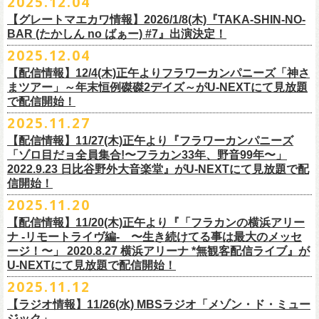
2025.12.04
出演：
竹原
ピストル、フラワーカンパニーズ
・イープラス
https://eplus.jp/sf/
detail/4450820001-P0030001
出演フラワーカンパニーズ/SCOOBIE DO
チケット料金：前売¥5,500(税込/ドリンク代別途要/整理番号付)
会場：東京新代田FEVER
問合せ：HOT STUFF PROMOTION 03-5720-9999(平日12:00〜18:00)
竹原ピストルBand Member：
【グレートマエカワ情報】2026/1/8(木)『TAKA-SHIN-NO-
その他詳細：オフィシャルホームページ
・出雲アポロ店頭
チケット料金：前売り¥5.200(税込/D別/整理番号付)
チケット発売日：2/11(水・祝)
出演：初恋の嵐
G・外園一馬
BAR (たかしん no ばぁー) #7』出演決定！
http://ongaku-heiya.com/
walkinnfes/
一般チケット発売日：2026年3月8日(日)
問い合わせ：TOP BEAT CLUB
【ゲストミュージシャン】
B・佐藤慎之介
2025.12.04
日時：2026年4月12日(日) 15:30 OPEN / 16:00 START
問い合わせ：柳ヶ瀬アンツ
http://www.
ants69.com/information.html
guitar : 木暮晋也（Hicksville）/玉川裕高 key : 高野勲
MR.PAN (THE NEATBEATS) と奥野真哉 (SOUL FLOWER UNION)がホス
Dr・伊藤哲平
オフィシャルSNS
会場：徳島GRINDHOUSE
【ゲストボーカル】
【配信情報】12/4(木)正午よりフラワーカンパニーズ「神さ
トを務める大人気BAR、『TAKA-SHIN-NO-BAR (たかしん no ばぁー)』
Key・斎藤渉
・X：@WalkInnFes
出演：フラワーカンパニーズ、ザ50回転ズ
鈴木圭介（フラワーカンパニーズ）
まツアー」～年末恒例磔磔2デイズ～がU-NEXTにて見放題
が次回は新春1月にオープン！お客様(ゲスト)を迎えてたっぷりと根掘り
2026年2月6日(金)～8日(日)
に横浜大さん橋ホールで開催する日本最大の
チケット料金：スタンディング¥6,600（整理番号付き、税込、
ドリンク
・Instagram：walkinnfes
チケット料金：前売り 5,000円(ドリンク代別途)
で配信開始！
安部コウセイ（HINTO,スパルタローカルズ）
葉掘り、口外無用の大爆笑トークをお届けする名トークイベント！
クラフト
ビールフェス
【スペントグレイン Presents JAPAN BREWERS
別）
※整理番号あり
岩崎慧（セカイイチ）
2025.11.27
(ゲストを迎えての想い出ソング・セッション・コーナーもあり！？)
CUP 2026】にフラワーカンパニーズの出演が決定！
一般発売日：未定
※小学生以上有料、未就学児童入場不可
チケット料金：6500円+D代
こちらのイベントにグレートマエカワが出演致します。
フラカンの出演は2/8(日)のみとなります。
【配信情報】11/27(木)正午より『フラワーカンパニーズ
問合せ：SOGO TOKYO ☏03-3405-9999 (月-土 12:00～13:00 / 16:00～
チケット発売：2026年1月31日(土)午前10時～
チケット発売日：12/20（土） 正午（12時）
「ゾロ目だョ全員集合!〜フラカン33年、野音99年〜」
19:00 ※日曜・祝日を除く)
イープラス
https://eplus.jp/sf/detail/
4450640001-P0030001
チケット受付url：
https://t.livepocket.jp/e/cimv1
2022.9.23 日比谷野外大音楽堂』がU-NEXTにて見放題で配
『TAKA-SHIN-NO-BAR (たかしん no ばぁー) #7』
どうぞお楽しみに！
信開始！
新春初笑い！今年も(は)良い年 2026！
【日程】2026/1/8 (木)
■スペントグレイン Presents JAPAN BREWERS CUP 2026
2025.11.20
年末恒例FM802主催のロック大忘年会「FM802 ROCK FESTIVAL RADIO
【会場】荻窪 TOP BEAT CLUB
開催日時：2026年2月6日（金）～8日（日） ＊フラワーカンパニーズの
CRAZY 2025」の「LIVE HOUSE Antenna -BEYOND ZERO Garage-」に
【配信情報】11/20(木)正午より『「フラカンの横浜アリー
【開場／開演】19:00／19:30
出演は2/8(日)
フラワーカンパニーズとスキマスイッチによるスペシャルバンド＜ザ・
ナ -リモートライヴ編- 〜生き続けてる事は最大のメッセ
【前売】￥4000 (+2D)
開催地：横浜大さん橋ホール（〒231-0002 神奈川県横浜市中区海岸通1-
ライターズ＞が登場！
ージ！〜」 2020.8.27 横浜アリーナ *無観客配信ライブ』が
【当日】￥4500 (+2D)
1-4）
3日目12/28(日)、”年忘れ‼ レディクレSP 第3夜『レディクレ初参！フラ
U-NEXTにて見放題で配信開始！
12/21(日)、22(火)に開催するフラワーカンパニーズ ワンマンツアー「フ
【ホスト】MANABE “MR.PAN” TAKA SHI (THE NEATBEATS)／OKUNO
開催時間及び入場料：
カンとスキマのスペシャルバンド＜ザ・
ライターズ＞ ！』”と題し、スペ
ラカンのチョイナチョイナ’25/’26」の京都公演であり、年末恒例
磔
磔
2デ
2025.11.12
SHIN YA (SOUL FLOWER UNION)
2月6日（金）16:00～22:00, 前売り900円 当日1,200円
シャルなステージをお届けします！
イズの生配信が決定！
【ラジオ情報】11/26(水) MBSラジオ「メゾン・ド・ミュー
【お客様】増子直純 (怒髪天)／グレートマエカワ (フラワーカンパニーズ)
2月7日（土）11:00～21:00, 前売り1,200円 当日1,500円
どうぞお楽しみに〜
ジック」