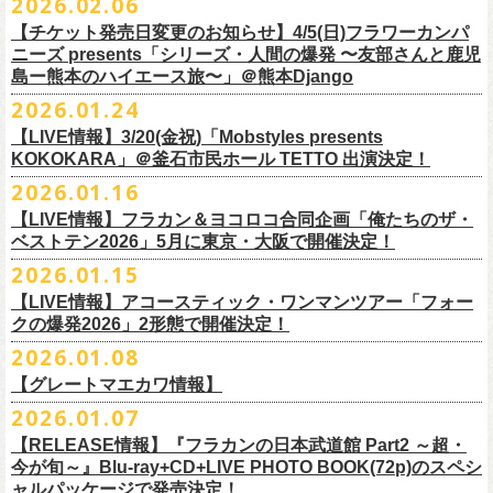
2026.02.06
（http://www.loft-prj.co.jp/PLUSONE/）
日時：5月4日(月祝)、5日(火祝) 開場10:00 / 開演11:00
日程：
2026
年
6
月
20
日（土）、
6
月
21
日（日） ※フラワーカンパニーズ
＊フラワーカンパニーズファンクラブ「ヤングフラワーズ」優先販売を
鶴「GO！GO！5周目の47都道府県ツアー」4/19(日)福島OUT LINE 公演
一般チケット発売日：2026年3月15日(日)10:00
チケット料金：4,800円（税込/整理番号付/ドリンク代別）
※１人１枚※未就学児入場不可/小学生以上チケット必要
ぎるステージになること必至！
開場／開演： 18:15／19:00
＊フラワーカンパニーズの出演は5月5日(火祝)のみ
の出演は6/20(土)のみ
【チケット発売日変更のお知らせ】4/5(日)フラワーカンパ
予定しています。次号会報誌にご案内を同
封します
にフラワーカンパニーズの出演が決定！
プレイガイド：
※高校生以下は当日¥2,000キャッシュバック（
当日年齢を証明できるも
一般チケット発売日：2026年6月6日(土)
◎「ホフディラン 春のベースまつり2026」
どうぞお見逃しなく〜
出演ミュージシャン： ※五十音順
会場：大阪・泉大津フェニックス
開場
ニーズ presents「シリーズ・人間の爆発 〜友部さんと鹿児
/
開演（両日）：
11:30
チケットぴあ
の（学生証、保険証など）
のご提示が必要となります）
＊ライブハウス会場限定店頭先行：4/4(土) 12:00〜19:00
日時：2026年5月20日(水) OPEN 18:30 / START 19:00
イノウエアツシ（ニューロティカ／横浜DeNAベイスターズ）、ウエノコ
島ー熊本のハイエース旅〜」＠熊本Django
その他詳細→
https://shimizuonsen.com/otodama/26/
会場
: Spotify O-EAST / Spotify O-WEST / Spotify O-nest 5F / Spotify O-
◎鶴「GO！GO！5周目の47都道府県ツアー」
イープラス
一般チケット発売日：3月28日(土)10:00
・クラブカウンターアクション宮古店頭
会場：新代田FEVER
ウジ（the HIATUS、Radio
nest 6F / Spotify O-Crest
2026.01.24
日時：2026年4月19日(日) 開場15:30 / 開演16:00
ローソンチケット
〒027-0083 岩手県宮古市大通２丁目６－１１
出演：ホフディラン
◎フラワーカンパニーズpresents『シリーズ・
人間の爆発』
Caroline／広島東洋カープ）、オカモト”MOBY”タクヤ (SCOOBIE DO ／
duo MUSIC EXCHANGE /
clubasia / LOFT9 shibuya / WOMBLIVE /
会場：福島OUT LINE
ネクストロード 03-5114-7444（平日14:00〜18:00）
プレイガイドなど詳細はライブページにてご確認くださ
【LIVE情報】3/20(金祝)「Mobstyles presents
6月から開催するフラワーカンパニーズのアコースティック企画の新たな
*
注意事項
ゲストベーシスト：ウエノコウジ（the HIATUS / Radio Caroline)、グレ
MLB解説者)、グレート
shibuya 7thFLOOR
出演：鶴、フラワーカンパニーズ
KOKOKARA」＠釜石市民ホール TETTO 出演決定！
い
https://flowercompanyz.com/live/
試みとなる歌とアコースティックギター一本とコーラスと小
物の楽器な
東北地方在住者のみの先着販売となります
ートマエカワ (フラワーカンパニーズ
) 、junko（打首獄門同好会）、and
・5月30日(土) 開場 16:30 / 開演 17:00
マエカワ（フラワーカンパニーズ／中日ドラゴンズ）、樋口豊
主催
:
やついいちろう
チケット料金：¥4800(税込/オールスタンディング/ドリンク代別途要)
どで構成するライヴ「フォークの爆発2026 ミニマル巡業 〜うたとギター
2026.01.16
１人１枚のみ購入可能
more,,,
会場：奈良NEVER LAND
（BUCK∞TICK／阪神タイガース）
他出演者、チケットなど詳細：以下よりご確認ください
一般チケット発売日：2月21日(土)
とコーラスと〜」の一般チケット発売が3/8(日)10:00よりスタート！
住所記載の身分証確認持参の上、
それぞれのライブハウス店頭にて販売
来場チケット：前売り：¥5,300+1drink 当日：¥5,800+1drink
出演：フラワーカンパニーズ/SCOOBIE DO
【LIVE情報】フラカン＆ヨコロコ合同企画「俺たちのザ・
司会：金光裕史（音楽と人編集部／阪神タイガース）
◎「モンキーTシャツ」
【YATSUI FESTIVAL! 2026 WEB INFORMATION】
問い合わせ：GIPお問合せフォーム→
https://www.gip-web.co.jp/t/info
します
配信チケット：前売り配信視聴券：¥3,000
ベストテン2026」5月に東京・大阪で開催決定！
チケット料金：前売り¥5.200(税込/D別/整理番号付)
6月から開催するフラワーカンパニーズのアコースティック企画の新たな
料金：前売￥4,000 ※税込／要1オーダー（500円以上）
価格：￥3,700(税込)
オフィシャルサイト：
https://yatsui-fes.com
◎「フォークの爆発2026 ミニマル巡業 〜うたとギターとコーラスと〜」
購入は現金のみとなります
当日・アーカイブ配信視聴券：¥3,500
一般チケット発売日：2026年3月8日(日)
試みとなる歌とアコースティックギター一本とコーラスと小
物の楽器な
チケット発売日：2月28日（土）11時〜
2026.01.15
ボディ：ビッグシルエット
オフィシャルX：
https://x.com/YATSUIFES
＊ミニマル巡業とは『
新たな試みとして歌とアコースティックギター一
転売は固く禁止とさせていただきます
＊お得な来場＆配信チケット：前売り：¥7,000+1drink
プレイガイド：
どで構成するライヴ「フォークの爆発2026 ミニマル巡業 〜うたとギター
※購入枚数制限あり／お一人様2枚まで
カラー：ホワイト、アシッドブルー
オフィシャルFacebook：
https://www.facebook.com/YATSUIFES
【LIVE情報】アコースティック・ワンマンツアー「フォー
本とコーラスと小
物の楽器などで構成するライヴ』です
公演当日も身分証を確認させて頂きます（U-22割も同様）
チケット発売：
イープラス
とコーラスと〜」に札幌公演の追加が決定！
※チケットの整理番号順での入場となります。
素材 ： 綿100％
オフィシャルInstagram ：
https://www.instagram.com/yatsuifes/
クの爆発2026」2形態で開催決定！
6/8(月)京都・紫明会館 18:30/19:00 問：SOLE CAFE
当日11:30〜整列開始いたします
ホフディランオフィシャルFC先行(抽選)：3/19(木)
12:00-3/22(日) 23:59
チケットぴあ
販売URL
サイズ：S / M / L / XL
2026.01.08
6/10(水)広島・東広島 西条公会堂 18:30/19:00 問：キャンディープロモ
近隣のご迷惑になるためそれ以前のお並びは禁止とさせていただき
ます
一般発売その他情報は
ローソンチケット Ｌコード：56253
◎「フォークの爆発2026 ミニマル巡業 〜うたとギターとコーラスと〜」
https://eplus.jp/sf/detail/4487570001-P0030001
＜製品サイズ＞
YATSUI FESTIVAL! 2026お問合せ：Spotify O-EAST：03-5458-4681
ーション広島
その他詳細：
https://www.gip-web.co.jp/schedule/detail/8491#13568
特設サイトにて→
https://hoff.jp/e/
bs26/
【グレートマエカワ情報】
問い合わせ：奈良NEVER LAND
http://nara-neverland.
com/pc/info.html
＊ミニマル巡業とは『
新たな試みとして歌とアコースティックギター一
※販売ページは、2月21日0時以降に表示されます。ご了承ください。
S ： 身丈66cm / 身幅55cm / 肩幅52cm / 袖丈21cm
6/11(木)香川・高松燦庫(sanko) 18:30/19:00 問：燦庫-
問い合わせ：
G.I.P.
https://www.gip-web.co.jp/t/info
本とコーラスと小
2026.01.07
物の楽器などで構成するライヴ』です
M ： 身丈70cm / 身幅58cm / 肩幅55cm / 袖丈23cm
◎STUDIO 841 PRESENTS LIVE 2026-1「前ベン」
SANKO-/TOONICE
・5月31日(日) 開場 15:30 / 開演 16:00
日時：6/28(日) 開場15:30/開演16:00
注意事項
L ： 身丈74cm / 身幅61cm / 肩幅58cm / 袖丈25cm
【RELEASE情報】『フラカンの日本武道館 Part2 ～超・
【公演日】2026/2/7 (土)
6/13(土)三重・鳥羽水族館 18:15/18:45 問：ネクストロード
ーーーーーーーーーーーーーー
4月5日(日) 友部正人さんとの２マンライブ＠熊本Djangoの一般発売日に
会場：岐阜柳ヶ瀬ANTS
会場：札幌musica hall cafe
※営利目的のチケットの転売は固くお断り致します。転売チケットは入
XL ： 身丈78cm / 身幅64cm / 肩幅61cm / 袖丈27cm
今が旬～』Blu-ray+CD+LIVE PHOTO BOOK(72p)のスペシ
【開場/開演】16:30/17:00
チケット料金：4,800円（税込/整理番号付/ドリンク代別）
＊【オフィシャルサイト先行】
つきまして、
出演：フラワーカンパニーズ/SCOOBIE DO
チケット料金：4,800円（税込/整理番号付/ドリンク代別）
場をお断りする場合もあり
ャルパッケージで発売決定！
※上記サイズはあくまでも目安の寸法です