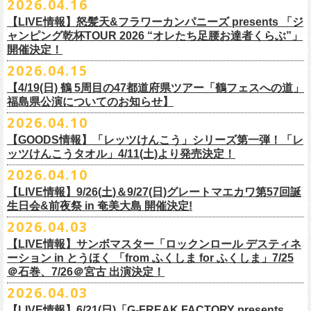
2026.04.16
Electric Lady Landホームページ ＞
https://www.ell.co.jp/
入場券」となります
「レッツけんこう」シリーズ第二弾！ステッカーセットの発売が決定！
日時：2026年10月16日(金) 開場18:00/開演19:00
・6月5日(金) ＠名古屋TOKUZO
※本イベントはトークイベントです。当日はライブパフォーマンスはご
【LIVE情報】怒髪天&フラワーカンパニーズ presents 「ジ
4/18(土)SaToMansion 10th anniversary festival【南部事変 2026】公演よ
会場：恵⽐寿LIQUIDROOM
*ワンマン
ざいません。
ャンピング乾杯TOUR 2026 “オレたち足腰お達者くらぶ”」
◎「ロックのほそ道2026 〜15th Anniversary Special〜」
り販売開始いたします！
出演：モノブライト / フラワーカンパニーズ
18:30open 19:30start
開催決定！
「フォークの爆発2026 ミニマル巡業 〜うたとギターとコーラスと〜」
日時：2026年8月29日(土) 16:00 / 17:00
チケット料金：前売5,500円(税込/ドリンク代別/整理番号付)
京都のアイドルグループ・きのホ。の主催企画「THE 京月観」7/7(火)＠
予約￥5,000 当日￥5,500
編、長野での開催が決定！
2026.04.15
会場：ゼビオアリーナ仙台
一般チケット発売日：7月11日(土)
京都磔磔にフラワーカンパニーズの出演が決定！
https://www.tokuzo.com/2026Jun/20260605
出演：阿部真央 / クリープハイプ / Spitz / フラワーカンパニーズ（五十
2020年開催した「フラカンの横浜アリーナ」から続く＜フラカンの横浜
問い合わせ：ディスクガレージ https://info.diskgarage.com
【4/19(日) 鶴 5周⽬の47都道府県ツアー「鶴フェスへの道」
◎「フォークの爆発2026 ミニマル巡業 〜うたとギターとコーラスと〜」
音順）
ストーリー＞シリーズ、
福島県公演についてのお知らせ】
本日5月13日20:00から、チケットの先行抽選予約の受付もスタート！
◎「着ぐるみラッコのマグカップ」
・6月5日(土) ＠名古屋TOKUZO
※ミニマル巡業とは『
新たな試みとして歌とアコースティックギター一
料金：アリーナスタンディング￥10,000(税込・ブロック指定・入場整理
今年も8月23日(日)F.A.D YOKOHAMAにて開催決定！
＊オフィシャル先行受付＊
どうぞお見逃しなく！！
価格：￥2,000(税込）
2026.04.10
*ゲストあり：EDDIE（the 原爆オナニーズ）森田裕(バレーボールズ)
本とコーラスと小
今週末に出演を予定しておりました
物の楽器などで構成するライヴ』です
番号付)、スタンド指定席：￥10,000(税込)、車椅子席：￥11,000(税込)
期間：2026年5⽉22⽇(⾦) 18:00〜2026年5⽉31⽇(⽇) 23:59
カラー：グリーン , ホワイト
【GOODS情報】「レッツけんこう」シリーズ第一弾！「レ
17:00open 18:00start
日時：7/14(火) 開場18 : 30/開演19 : 00
お問い合わせ：ノースロードミュージック TEL 022-256-1000（営業時
◎「横浜ストーリー2026」
受付URL：
https://l-tike.com/monobright/
◎きのホ。presents「THE 京月観」vol.4
素材 ： ポリプロピレン
ッツけんこうタオル」4/11(土)より発売決定！
予約￥5,000 当日￥5,500
会場：
■2026年4月19日（日） 鶴 5周⽬の47都道府県ツアー「鶴フェスへの道」
長野
BAR THREE
間 平日11:00〜16:00）
日時：8月23日(日)Open 15:30 / Start 16:00
日時：2026年7月7日(火) 18:00 OPEN/18:30 START
サイズ：直径 約82mm × 高さ 約92mm
https://www.tokuzo.com/2026Jun/20260606
2026.04.10
チケット料金：4,800円（税込/整理番号付/ドリンク代別） ※高校生以下
福島県公演
HP:
https://rocknohosomichi.com
会場：神奈川・F.A.D
YOKOHAMA
会場：京都磔磔
容量／約340ml
お待たせしました、「レッツけんこう」シリーズの発売が決定！
は当日¥2,000キャッシュバック（
会場：福島県・OUTLINE 出演：鶴 / フラワーカンパニーズ
当日年齢を証明できるもの（学生証、
Instagram:
https://www.instagram.com/hosomichiofrock/
チケット料金：前売￥5,200（税込/整理番号付/
ドリンク代別）
【LIVE情報】9/26(土)＆9/27(日)グレートマエカワ第57回誕
出演：フラワーカンパニーズ / きのホ。
本体重量／約92g
第一弾として、「レッツけんこうタオル」が完成！
・6月7日(日)「Rainbow Hill 2026」」＠大阪 服部緑地・野外音楽堂
保険証など）
のご提示が必要となります）
X:
https://x.com/hosomichiofrock
生日会&前夜祭 in 奄美大島 開催決定!
※高校生以下は当日￥2,000キャッシュバック （当日年齢を証明できるも
チケット料金：¥4,800 (ドリンク代別途)
耐熱温度：140℃
4/11(土)「フラカンと行くザ50回転ズの故郷巡りツアー！」＠出雲アポロ
*イベント出演
一般チケット発売日：5月23日(土)
につきまして、鶴のオフィシャルサイトでお知らせがありましたとお
の(学生証、保険証など)
のご提示が必要となります）
2026.04.03
＊チケット先行抽選受付： 5/13(水)20:00~ 5/26(M火)23:59
耐冷温度：-40℃
公演より販売開始いたします！
開場/開演11:00 – 終演18:30予定
問い合わせ：長野CLUB JUNK BOX
り、延期となりました。
一般発売日:6月27日(土)
https://w.pia.jp/t/kinopo-
thekyogetsukan/
※ やわらかい乳白色と独特の透け感のあるマグカップです。
【LIVE情報】サンボマスター「ロックンロール デスティネ
一般チケット前売5,000円/ 当日5,500円
ネクストロード 03-5114-7444 (平日14～18時)
ーション in とうほく 「from ふくしま for ふくしま」7/25
https://rainbowhill.jp/
＊鶴オフィシャルサイト：
https://afrock.jp/
ーーーーー
＠石巻、7/26＠宮古 出演決定！
鈴木実貴子ズ自主企画イベント『心臓の騒音』にフラワーカンパニーズ
2026.04.03
・7月2日(木)＠荻窪TOP BEAT CLUB
＜振替公演・チケットの払い戻しについて＞
の出演が決定！
*ワンマン
【LIVE情報】6/21(日)「G-FREAK FACTORY presents
・現在、振替日程、および各公演のチケット払い戻しに関する詳細を調