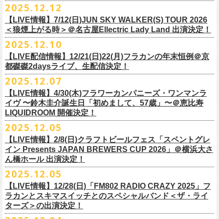
＊以下過去ライブ作品も配信中
ナレーションも担当しております。
2025.12.12
7/4(土)岡山・倉敷新渓園敬倹堂 16:30/17:00 問：キャンディープロモ
ラワーカンパニーズの出演が決定！
一般チケット発売は1月31日。
クハラカズユキ(Dr)
完全生産限定盤のため売り切れ次第販売終了。どうぞお早めに！
『Maximum Top Beat!!』
◎「フラカンの横浜アリーナ -リモートライヴ編- 〜生き続けてる事は最
ぜひチェックしてください！
ーション岡山
どうぞお見逃しなく！
【LIVE情報】7/12(日)JUN SKY WALKER(S) TOUR 2026
フラワーカンパニーズが不定期で行なっている２マンライブ企画「シリ
チケット料金：前売¥5,500(税込/ドリンク代別途要/整理番号付)
3rd Anniversary of Top Beat Club
大のメッセージ！〜」 2020.8.27 横浜アリーナ *無観客配信ライブ
7/5(日)兵庫・神戸クラブ月世界 15:30/16:00 問：清水音泉
＜狼煙上がる時＞＠名古屋Ellectric Lady Land 出演決定！
◎「WALK INN FES! 2026 IN 桜島」
ーズ・人間の爆発」、SCOOBIE Dを迎え、2026年5月に奈良と岐阜での
チケット発売日：2/11(水・祝)
商品詳細：
うつみようこ＆Yokoloco Band “ワンマン！”
◎「ゾロ目だョ全員集合!〜フラカン33年、野音99年〜」
2022.9.23 日比
7/11(土)岐阜・郡上八幡Club Layla 16:30/17:00 問：クラブレイラ
日付：4月4日(土) ,5日(日) ※日割り発表は後日となります
◎「フラカンと行くザ50回転ズの故郷巡りツアー！」
開催が決定！
問い合わせ：十三GABU
LIVE Blu-ray+CD『フラカンの日本武道館 Part2 ～超・今が旬～』
2025.12.10
【公演日】2026/2/5 (木)
3月26日(木)＠KT ZEPP YOKOHAMAで開催される「PON pre WALK
谷野外大音楽堂
7/19(日)東京・有楽町I’M A SHOW 15:15/16:00 問：ネクストロード
会場：南栄リース桜島広場(桜島多目的広場野外ステージ)
日時：2026年4月9日(木) 18:30 OPEN / 19:00 START
内容：Blu-ray+2CD+LIVE PHOTO BOOK(72p） *三方背BOX仕様
【会場】荻窪 TOP BEAT CLUB
THIS WAY〜12年目でも終わらない青春の歌〜」にフラワーカンパニーズ
【LIVE配信情報】12/21(日)22(月)フラカンの年末恒例＠京
◎ フラワーカンパニーズ「神さまツアー」～年末恒例磔磔2デイズ～ 1
8/1(土)福岡・門司BRICK HALL 16:30/17:00 問：ブリックホール
出演：
会場：大阪・堺ファンダンゴ
2025年もお互いに充実のライブを展開してきた両者によるガチンコ対バ
◎フラカン＆ヨコロコ合同企画「俺たちのザ・ベストテン2026」東京編
価格：¥11,000(税込)
【開場/開演】19:00 / 19:30
の出演が決定しました！
都磔磔2daysライブ、生配信決定！
日目 2023.12.13 京都磔磔
8/2(日)福岡・門司BRICK HALL 15:30/16:00 問：ブリックホール
ーゲストアーティスト
出演：フラワーカンパニーズ、ザ50回転ズ
ン、熱すぎるステージになること必至！
【昭和の歌番組を代表する『ザ・ベストテン』のトリビュートLIVE。
発売日：2026年1月30日
【出演】うつみようこ＆Yokoloco Band
本日よりチケット最速先行受付も開始！
2025.12.07
2026年4月18日(土)岩手県二戸市九戸城跡で開催される、結成10周年を迎
◎ フラワーカンパニーズ「神さまツアー」～年末恒例磔磔2デイズ～ 2
チケット料金：5,500円（税込/整理番号付/ドリンク代別）
HEY-SMITH / RHYMESTER / バックドロップシンデレラ / KALMA / 打首
チケット料金：前売り 5,000円(ドリンク代別途)
一般チケット発売は3月8日。
数々の昭和歌謡のカヴァーだけの一夜】
販売場所：フラワーカンパニーズweb shop「ニワトリ堂」
【前売】5,000円 (+1D）
お見逃しなく〜
えるSaToMansion主催のイベント【南部事変 2026】にフラワーカンパニ
日目 2023.12.14 京都磔磔
【LIVE情報】4/30(木)フラワーカンパニーズ・ワンマンラ
※7/4＠倉敷はドリンク代なし、7/19＠東京は全席指定
獄門同好会 / 友部正人 / bacho / THE BOYS&GIRLS
※整理番号あり
どうぞお見逃しなく！
日時：5/19(火)開場18:30／開演19:00
（https://flowercompanyzinc.stores.jp/）、フラワーカンパニーズ ライブ
【当日】5,500円 (+1D）
ーズの出演が決定しました！
イヴ 〜鈴木圭介誕生日「初めまして、57歳」〜＠恵比寿
※高校生以下は当日¥2,000キャッシュバック（
当日年齢を証明できるも
/ SOIL&”PIMP”SESSIONS / フラワーカンパニーズ / SIX LOUNGE / THE
※小学生以上有料、未就学児童入場不可
会場：東京・荻窪TOP BEAT CLUB
会場
【発売場所】イープラス／Peatix
◎「PON pre WALK THIS WAY〜12年目でも終わらない青春の歌〜」
LIQUIDROOM 開催決定！
■U-NEXT問い合わせ：
https://help.
unext.jp/info-video/detail/
info403b
の（学生証、保険証など）
のご提示が必要となります）
FOREVER YOUNG / ENTH / Hump Back / The Birthday (クハラカズユ
チケット発売：2026年1月31日(土)午前10時～
◎フラワーカンパニーズpresents『シリーズ・
人間の爆発』
出演：
※完全生産限定盤のため、生産分完売次第販売終了
【一般発売日】12/13 10:00〜
日時：2026年3月26日(木) 開場17:30 / 開演18:30
◎SaToMansion 10th anniversary festival【南部事変 2026】
2025.12.05
一般チケット発売日：3月28日(土)
キ, ヒライハルキ, フジイケンジ)
イープラス
https://eplus.jp/sf/detail/
4450790001-P0030001
日時：5月30日(土) 開場 16:30 / 開演 17:00
真城めぐみ(Vo)
【イープラス URL】
https://eplus.jp/sf/detail/4450650001-P0030001
会場：KT ZEPP YOKOHAMA
▼CM 概要
日時：2026年4月18日(土) 開城 10:00 / 閉城 17:30 予定
ー鹿児島アーティスト
会場：奈良NEVER LAND
うつみようこ(Vo)
【LIVE情報】2/8(日)クラフトビールフェス「スペントグレ
【Peatix URL】
https://peatix.com/event/4740570
出演：Hump Back/四星球/フラワーカンパニーズ … and more!!
TOYOTA RAV4「LOVE FOREVER」篇
会場：岩手県二戸市九戸城跡
https://www.city.ninohe.lg.jp/info/335
人性補欠 / Tonto / その日暮らし / 花想い / Noisy Laf / 椿井紗代 / Wiθ /
日時：2026年4月11日(土) 16:30 OPEN / 17:00 START
出演：フラワーカンパニーズ/SCOOBIE DO
鈴木圭介(Vo)
イン Presents JAPAN BREWERS CUP 2026」＠横浜大さ
【入場順】1.イープラス 2.Peatix
チケット料金：¥5,0OO(1F立ち見)¥6,0OO 1Drink別(2F指定席)
＊TOYOTA「RAV4」オフィシャルサイト：
https:/
/toyota.jp/rav4/
その他詳細：SaToMansion 公式サイト：
https://satomansion.com/
Poly lism / DJ Msize /ともそだちBAND / +オーディショングランプリ
ん橋ホール 出演決定！
会場：島根・出雲アポロ
チケット料金：前売り¥5.200(税込/D別/整理番号付)
ミスター小西(Vo)
2026年2月 「初恋の嵐 西山達郎生誕祭～初恋の嵐 カモンアゲイン!2026
【問】TOP BEAT CLUB 03-6913-5433 info@topbeatclub.com
※1Drink別
竹原ピストルさん（バンド編成）との対バンライブが決定！
ーー
出演：フラワーカンパニーズ、ザ50回転ズ
一般チケット発売日：2026年3月8日(日)
奥野真哉(Key)
～」開催ゲストボーカルとして、
2025.12.05
※入場制限:4歳以上チケット必要
■チケット先行発売
チケット料金：前売り 5,000円(ドリンク代別途)
問い合わせ：奈良NEVER LAND
http://nara-neverland.
com/pc/info.html
中森泰弘(G)
鈴木圭介に出演が決定！
※チケット整理番号付き
【LIVE情報】12/28(日)「FM802 RADIO CRAZY 2025」フ
◎竹原
ピストル“
竹原
ピストルとフラワーカンパニーズのツーマンライブ”
・イープラス 12/29 12:00~
※整理番号あり
竹安堅一(G)
＊チケット最速先行受付：2026年12月22日(月)20:00〜
ラカンとスキマスイッチとのスペシャルバンド＜ザ・ライ
日時：2026年2月18日（水）OPEN 18:15/START 19:00
・WALK INN STUDIO！099-296-9888
※小学生以上有料、未就学児童入場不可
日時：5月31日(日) 開場 15:30 / 開演 16:00
グレートマエカワ(B)
◎「初恋の嵐 西山達郎生誕祭～初恋の嵐 カモンアゲイン!2026～」
ターズ＞の出演決定！
https://eplus.jp/pon-walkthisway/
会場：渋谷duo MUSIC EXCHANGE
・CAPARVOプレガイド 099-227-0337
チケット発売：2026年1月31日(土)午前10時～
会場：岐阜柳ヶ瀬ANTS
クハラカズユキ(Dr)
日時：2026年2月11日（祝）17:00開場 / 17:30開演