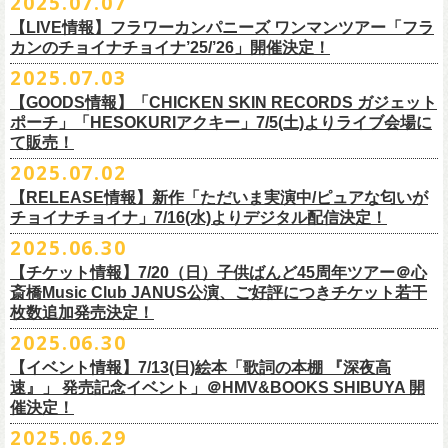
2025.07.07
出演：フラワーカンパニーズ、FUNKIST、RED JETS、THE
EN3 真冬の盆踊り
■7月8日(火)18:00〜19:00 FM COCOLO「おとといラジオ」
ゲスト：加藤ひさし、古市コータロー(THE COLLECTORS)
＊「ザッツオーライ」
SANDMA（O.A）
【LIVE情報】フラワーカンパニーズ ワンマンツアー「フラ
＊鈴木圭介、グレートマエカワ コメントOA！
9/20(土)「フラカンの日本武道館 Part2 〜超・今が旬〜」開催に向け、た
https://www.youtube.com/watch?
https://SPACESHOWERFUGA.lnk.
v=kTtAgK2Iq4A&t=2345s
to/thatsallright
カンのチョイナチョイナ’25/’26」開催決定！
チケット料金：前売:¥5000 ※入場時別途ドリンク代¥600要
encore2
https://x.com/ototoi_radio
くさんの人にフラカンの魅力を届けてくださいね！
2025年9月20日(土)開催、フラワーカンパニーズ日本武道館ワンマンライ
プレイガイド：
https://eplus.jp/sf/detail/4369140001
EN4 NUDE CORE ROCK’N’ROLL
2025.07.03
ブ「フラカンの日本武道館 Part2 〜超・今が旬〜」オフィシャルグッズ
■vol.2
＊「すべての若さなき野郎ども」
スペシャルグッズ内容；
を一挙公開！
ゲスト：Hump Back
https://SPACESHOWERFUGA.lnk.
to/subetenowkasanakiyaroudomo
【GOODS情報】「CHICKEN SKIN RECORDS ガジェット
◎世界でひとつだけのフラカンオリジナルTシャツ（「フラカンの日本武
そして、本日より、事前通販受付をスタートいたします。
https://www.youtube.com/watch?
v=6XTayyWwFP0&t=6s
ポーチ」「HESOKURIアクキー」7/5(土)よりライブ会場に
道館 Part2」ライブ写真をプリント・デザインしたTシャツ）：1名様
て販売！
＊「友達100万人」
◎「フラカンの日本武道館 Part2」グッズ サイン入り（何が届くかはお
一部商品は製造に時間を要するため、7/22(火)より生産開始となります。
■vol.3
https://SPACESHOWERFUGA.lnk.
to/tomodachihyakumannin
2025.07.02
フラワーカンパニーズ 新作グッズが登場！
楽しみ）：5名様
それを踏まえ、【7/21(月祝)23:59まで】にご注文いただいた超早期ご購
ゲスト：根本要（スターダスト☆レビュー）
◎うつみようこ＆YOKOLOCO BAND
【RELEASE情報】新作「ただいま実演中/ピュアな匂いが
入対象の方には、確実にお届け＆超早期ご注文特典ステッカー（裏面に
https://www.youtube.com/watch?
v=OMoBtAjSn-w
日時：12/23(火)Open 18:00 / Start 19:00
チョイナチョイナ」7/16(水)よりデジタル配信決定！
充電器やケーブル、モバイルバッテリーなどまとめて持ち運びできる
※キャンペーン参加にはXアカウントが必要となります。
メンバーからのお礼メッセージ入り）をお付けいたします！
会場：京都磔磔
2025.06.30
「CHICKEN SKIN RECORDS ガジェットポーチ」、
※賞品の選択は出来ません。予めご了承ください。
■vol.4：山里亮太（南海キャンディーズ）
フラワーカンパニーズが20枚目のアルバム『正しい哺乳類』
を今年1月に
チケット料金：前売¥5000 / 当日¥5500
7/9(水)に発売する企画アルバム『HESOKURI ～オリジナルアルバム未収
【チケット情報】7/20（日）子供ばんど45周年ツアー＠⼼
7/22(火)以降のご注文＆公演当日ご購入の方にもなるべくお届けできるよ
https://youtube.com/live/_ipE-
Na37yY
リリースしたばかりの中、早くも新曲2曲を制作！
チケット取り扱い：
録集～』発売を記念した「HESOKURIアクキー」、
斎橋Music Club JANUS公演、ご好評につきチケット若干
★応募方法
う製作したいと思いますが、商品によって、場合によっては完売となる
そのタイトルは「ただいま実演中」と「
ピュアな匂いがチョイナチョイ
・磔磔店頭（販売中）
こちらの2種を
7/5(土)フラワーカンパニーズ アコースティック・ワンマ
枚数追加発売決定！
1.キャンペーン公式ページ
https://flowercompanyz.mixlist.app/
にアクセ
可能性がございます。ご希望の方はどうぞお早めにご注文ください！
■vol.5
ナ」。
・7/12(土)10:00〜7/24(木)23:59 イープラスプレオーダー
ンツアー 「フォークの爆発2025～座って演奏するスタイルです～」＠
喜
2025.06.30
スします。
ゲスト：大槻ケンヂ（筋肉少女帯/特撮/オケミス）
出来立てほやほやの今2曲をダブルAサイドシングルとして7/
16(水)にデジ
・8/9〜 一般発売（イープラス）
多方 大和川酒造北方風土館 より販売致します！
2.キャンペーン公式ページで、Spotifyの特別プレイリストを作成。
https://www.youtube.com/watch?
v=1EMet2dx9d4
タル配信することが決定！
【イベント情報】7/13(日)絵本「歌詞の本棚 『深夜高
イープラス販売URL（プレオーダー・一般共通）
3.作成したプレイリストを
#フラカンプレイリスト
をつけてXでシェア。
◎「フラカンの日本武道館 Part2 〜超・今が旬〜」オフィ
速』」 発売記念イベント」＠HMV&BOOKS SHIBUYA 開
https://eplus.jp/sf/detail/
4361520001-P0030001
4.フラワーカンパニーズ公式Xのキャンペーンポストをリポストして完了
■vol.6
催決定！
どうぞお楽しみに！
シャルグッズ事前通販ページ
◎「チョイナチョイナトートバッグ」
価格：¥2,000(税込)
です。
ゲスト：TOSHI-LOW（BRAHMAN）
2025.06.29
カラー：ストーンブルー、スモーキーピンク
https://capitalradioone.jp/
SHOP/387158/list.html