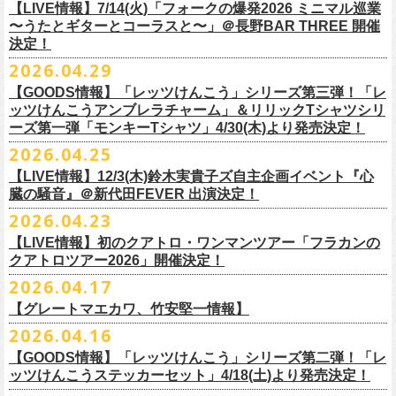
順をご確認の上、
サイズ：本体／約W310mm ×H340mm（持ち手含む500mm）
払戻し期限内にお手続きをお願いいたします。
ードミュージック
【LIVE情報】7/14(火)「フォークの爆発2026 ミニマル巡業
このトークシリーズでは、E.L.L.にこれまで関わってきたミュージシャ
vol.1
https://l-tike.com/guide/a_
持ち手／約W50mm × H160mm
cashpost.html
〜うたとギターとコーラスと〜」＠長野BAR THREE 開催
11/28(土) 宮崎LAZARUS 開場16:30/開演17:00 問い合わせ：LAZARUS
ン、関係者、そして当時はファンだった人々とともに、まもなく50年を
家主のツアー「YANUSHI LIVE TOUR 2026」にフラワーカンパニーズの
開催日時：2026年8月31日（月）開場19:00 開演19:30
決定！
※電子チケットの仕様上、
折りたたみマチ／約160mm
購入チケットを一部のみ払戻しすることはで
11/29(日) 鹿児島SR HALL 開場15:30/開演16:00 問い合わせ：SR HALL
迎えるライブハウスの、ツワモノたちの記憶を語っていきます。配信や
出演が決定！
◎「Handmade Rockエプロン」価格：￥5,500(税込）
会場：ell.SIZE （名古屋市中区大須2-10-43）
きません。
容量：約12L
12/5(土) 足利ライブハウス大使館 開場16:30/開演17:00 問い合わせ：
2026.04.29
インタビューでは語れない、ここだけの話もたくさん披露予定。
8/9(日)東京・SHIBUYA CLUB QUATTRO に出演させていただきます。
カラー：ダークインディゴ, キャメル
出演：鈴木圭介、グレートマエカワ、平野茂平 （Electric Lady Land会
（注 1）
※ ハンドル部分のゴムで止めて小さく携帯できます
金融庁管轄の資金移動者である株式会社ＤＧフィナンシャルテク
ネクストロード
【GOODS情報】「レッツけんこう」シリーズ第三弾！「レ
チケット完売となっておりました7/19(日)開催「フォークの爆発2026 〜
素材 ：
長） ゲスト：中村達也
ノ
ロジー(資金移動業者登録 番号：関東財務局長第 00094 号)の
12/6(日) 松本ALECX 開場15:30/開演16:000 問い合わせ：FOB新潟
7/10(金)開催のvol.0ではElectric Lady Land創始者であり現会長の平野茂
ッツけんこうアンブレラチャーム」＆リリックTシャツシリ
◎「YANUSHI LIVE TOUR 2026」 -東京公演-
座って演奏するスタイルです〜」東京・有楽町I’M A SHOW 公演につきま
（ダークインディゴ）綿 90％ , レーヨン 10％ デニム
チケット料金：全席指定¥3,500（税込） *未就学児童入場不可
「CASHPOST」が提供しているサービスです。
ーーーーー
12/11(金) 京都磔磔 〜年末恒例磔磔2デイズ〜 開場18:30/開演19:00
ーズ第一弾「モンキーTシャツ」4/30(木)より発売決定！
平氏をゲストに迎え、フラワーカンパニーズ メンバー4人とともにお届け
日時：2026/8/9(日) OPEN 17:00 / START 18:00
して、若干枚数＜立ち見指定＞での追加販売を行うことが決定しまし
（キャメル）綿 100％ キャンバス
チケット発売日：7月11日(土)10:00
購入されたマイページより払戻しさせていただきます。
問い合わせ：清水音泉
します。
2026.04.25
会場：SHIBUYA CLUB QUATTRO
8月29日(土)、30日(日)＠ゼビオアリーナ仙台 で開催されるスピッツ主催
た。
サイズ：フリー（着丈 92cm , 横幅 70cm , ショルダーテープ長 160cm）
プレイガイド：チケットぴあ
https://t.pia.jp/
PKコード：332-844
「レッツけんこう」シリーズ第三弾！アンブレラチャームの発売が決
マイページ：
https://l-tike.com/
mypage/
12/12(土) 京都磔磔 〜年末恒例磔磔2デイズ〜 開場16:30/開演17:00
今後のゲスト発表と合わせて、どうぞお楽しみに！
出演：家主 GUEST：フラワーカンパニーズ
「ロックのほそ道2026 〜15th Anniversary Special〜」にフラワーカンパ
※ フロントポケットにペン差し付き
お問い合わせ：ell.SIZE 052-211-3997
【LIVE情報】12/3(木)鈴木実貴子ズ自主企画イベント『心
定！
※本手続き中の操作、ご登録内容はしっかりとご確認のうえ、
お手続き
問い合わせ：清水音泉
チケット前売料金：一般 4,500円 / 学生 3,500円(共にドリンク代別)
ニーズの出演が決定！
◎「フォークの爆発2026 〜座って演奏するスタイルです〜」
臓の騒音』＠新代田FEVER 出演決定！
Electric Lady Landホームページ ＞
https://www.ell.co.jp/
アルミ蒸着袋入り、ランダムでご購入いただく”どれになるかお楽しみス
ください。
12/19(土) 盛岡岩手県公会堂21号室 〜ツアー最終日はフォークの爆
◎ツワモノたちの記憶〜E.L.L50周年プロジェクト・スペシャルトーク〜
※学生は公演当日に学生証の提示が必要となります
フラワーカンパニーズの出演日は8月29日(土)になります。
7/19(日)東京・有楽町I’M A SHOW 15:15/16:00
※本イベントはトークイベントです。当日はライブパフォーマンスはご
2026.04.23
タイル”での販売となります。
またお手続き時のお客様の不備に伴う対応は一切できかねますため
、ご
発〜 *アコースティックライヴ 開場16:30/開演17:00 問い合わせ：ノ
vol.0
※中学生以下無料
追加チケット＞立ち見指定 ￥5,500（税込/ドリンク代別）
ざいません。
了承ください。
ースロードミュージック
【LIVE情報】初のクアトロ・ワンマンツアー「フラカンの
開催日時：2026年7月10日（金）開場18:30 開演19:00
プレイガイド：チケット(イープラス)：
5月15日(金)18:00より、チケット先行受付もスタート！（〜5月24日
発売日：5月30日(土)10:00〜
さらに、フラカンの楽曲（歌詞）をデザインしたリリックTシャツシリー
※メール受信に際して、
事前に下記2つのドメインを受信できるように設
チケット料金：前売￥5,200(税込/ドリンク代別途要) / *12/19盛岡公演の
クアトロツアー2026」開催決定！
会場：ell.SIZE （名古屋市中区大須2-10-43）
一般チケット発売日：2026/5/30(土) 10:00 URL：
(日)23:59まで）
問：ネクストロード 03-5114-7444（平日14～18時）
https://nextroad-
モノブライトの対バンツアーにフラワーカンパニーズの出演が決定！
ズが新たに登場！
定しておいてくだ
さい。
み 前売￥5,500(税込/指定席/ドリンク代別途要)
2026.04.17
出演：フラワーカンパニーズ ゲスト：平野茂平 （Electric Lady Land会
https://eplus.jp/yanushi/
「ロックのほそ道」15周年、みんなで盛大にお祝いしましょう！
p.com/contact/
10/16(金)恵⽐寿LIQUIDROOM 公演に出演させていただきます。
第一弾は1998年リリースのアルバム『マンモスフラワー』収録「モンキ
メールが届かない場合等も、
必ず期間内にご自身で設定をご確認くださ
＊全公演共通＞高校生以下は当日¥2,000キャッシュバック（
当日年齢を
長）
問い合わせ：HOT STUFF PROMOTION 050-5211-6077
https://www.red-
【グレートマエカワ、竹安堅一情報】
ー」の歌詞をデザインした「モンキーTシャツ」！
い。
証明できるもの（学生証、保険証など）
のご提示が必要となります）
チケット料金：全席指定¥3,500（税込） *未就学児童入場不可
hot.ne.jp/
☆オフィシャル先行☆
一般発売に先がけ、5/22(金)よりオフィシャル先行受付がスタート！
2026.04.16
≪受信可能ドメイン≫
l-tike.com
/
ent.
lawson.co.jp
一般チケット発売日：8月29日(土)
うつみようこ＆Yokoloco Band LIVE情報
チケット発売日：5月30日(土)10:00
5月15日(金)18:00 〜 5月24日(日)23:59
どうぞお見逃しなく！
4/30(木)恵比寿リキッドルーム公演より販売開始いたします！
＜お問合せ＞ローソンチケットインフォメーション
https:
//l-
【GOODS情報】「レッツけんこう」シリーズ第二弾！「レ
[オクノシンヤ(key)クハラカズユキ(ds)グレートマエカワ(b)竹安堅一(g)う
プレイガイド：チケットぴあ
https://t.pia.jp/
https://w.pia.jp/s/hosomichi26ofs/
tike.com/contact/
ッツけんこうステッカーセット」4/18(土)より発売決定！
つみようこ (vo.g)]
お問い合わせ：ell.SIZE 052-211-3997
＊本公演のチケットはチケット不正転売禁止法の対象となる「特定興行
◎「monobright TAIBAN Series 2026 〜SECOND PRIMAL〜」