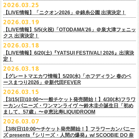
◎怒髪天&フラワーカンパニーズ presents 「ジャンピング乾杯TOUR
7/26(日)宮古の2公演にフラワーカンパニーズの出演が決定！
2026.03.25
要）
仕様：チャーム4種（けいくん、まーちゃん、けんちゃん、
こにし）/アル
■3月28日(土)22:05〜22:55 NHKラジオ「尾崎世界観のとりあえず明日を
2026 “オレたち足腰お達者くらぶ”」
久しぶりのサンボマスターとの対バン、どうぞお楽しみに！
一般チケット発売日：6月6日(土)予定
ミ蒸着袋入り(*どれになるかお楽しみスタイル）
【LIVE情報】「ニクオン2026」＠錦糸公園 出演決定！
生きるラジオ」
・9月5日(土) 滋賀U☆STONE 17:00/17:30 （問）清水音泉 06-6357-
問い合わせ：LIVE BOX MA・YASCO
素材 ： 黄色アクリル , シリコンリング , ステンレス製カニカン
◎「レッツけんこうステッカーセット」*6枚組
＊鈴木圭介がゲストとして出演
2026.03.19
3666 (平日12:00〜17:00) info@shimizuonsen.com
◎サンボマスター「ロックンロール デスティネーション in とうほく
サイズ ： （本体）40×28mm 厚み3mm
価格：￥1,000（税込）
https://www.nhk.jp/p/rs/KG9YLK9LWL/
【LIVE情報】5/5(火祝)「OTODAMA’26」＠泉大津フェニッ
・9月6日(日) 伊勢RHYTHM 16:00/16:30 （問）JAILHOUSE 052-936-
「from ふくしま for ふくしま」
◎「グレートマエカワ第57回誕生日会 in 奄美大島」
素材 ： 塩ビ
クス 出演決定！
6041
www.jailhouse.jp
＊石巻公演
日時：2026年9月27日(日) 開場17:00 開演18:00
各サイズ
・9月12日(土) 弘前KEEP THE BEAT 17:00/17:30 （問）ノースロード
2026.03.18
日時：2026年7月25日(土) 開場 17:30 / 開演 18:00
会場：奄美大島＠ ROAD HOUSE ASiVi
けいくん：51×74mm
ミュージック秋田 018-833-7100
会場：宮城・石巻BLUE RESISTANCE
6/21(日)「G-FREAK FACTORY presents “MAD SOUL CONNECTION
出演：フラワーカンパニーズ
【LIVE情報】6/20(土)『YATSUI FESTIVAL! 2026』出演決
まーちゃん：44×70mm
・9月13日(日) 秋田Club SWINDLE 15:30/16:00 （問）ノースロードミュ
出演：サンボマスター、フラワーカンパニーズ
定！
vo.24″」＠前橋DYVER にて、G-FREAK FACTORYとの対バンが決定！
オープニングアクトあり：楠田莉子BAND
けんちゃん：41×64mm
ージック秋田 018-833-7100
チケット料金：
「ARABAKI ROCK FEST.26」4/26(日)MICHINOKU PEACE SESSION
一般発売日に先がけ、4/4(土) 10:00よりオフィシャル先行受付もスター
チケット料金：前売 ¥4,500（税込/整理番号付/ドリンク代別途要）
2026.03.18
こにし：49×66mm
出演：怒髪天、フラワーカンパニーズ
前売 ¥5,500(税込/ドリンク代別）
GTR祭’26ステージに、GUEST GUITARとして竹安堅一の出演が決定しま
ト。どうぞお見逃しなく！
一般チケット発売日：6月6日(土)予定
バンドロゴ：74×45mm
【グレートマエカワ情報】5/20(水)「ホフディラン 春のベ
チケット料金：オールスタンディング ￥6,900（税込/ドリンク代別途
U-22割 ￥4,500(税込/ドリンク代別/身分証持参必須（コピー不可/公演当
した！
問い合わせ：ROAD HOUSE ASiVi
チキパン(CHICKEN PUNKS)：45×90mm
ースまつり2026」＠新代田FEVER
要）※未就学児童入場不可(小学生以上のご入場される方全てにチケット
日提示できない場合は一般価格チケットとの差額分をお支払いいただき
◎「G-FREAK FACTORY presents “MAD SOUL CONNECTION vo.24″」
2026.03.15
必要)
ます)
◎「ARABAKI ROCK FEST.26」
日時：2026年6月21日(日) 開場16:30 / 開演 17:00
一般チケット発売日：6月6日(土)
※１人１枚※未就学児入場不可/小学生以上チケット必要
【3/15(日)10:00〜一般チケット発売開始！】4/30(木)フラワ
日時：4月25日(土) 開場9:30 開演10:30
会場：前橋DYVER
ーカンパニーズ・ワンマンライヴ 〜鈴木圭介誕生日「初め
一般チケット発売日：2026年6月6日(土)
4月26日(日) 開場9:30 開演10:30 ※竹安堅一の出演は4/26(日)
出演：G-FREAK FACTORY、フラワーカンパニーズ
フラワーカンパニーズ presents「DRAGON DELUXE 2026」開催決定！
まして、57歳」〜＠恵比寿LIQUIDROOM
＊ライブハウス会場限定店頭先行：4/4(土) 12:00〜19:00
のみ
チケット料金：前売 ¥4,500(税込/ドリンク代別）
7月8月に開催するフラワーカンパニーズのアコースティック企画「フォ
・石巻 BLUE RESISTANCE店頭
2026.03.07
会場：国営みちのく杜の湖畔公園 北地区 エコキャンプみちのく
一般チケット発売日：4/25(土) 10:00
「DRAGON DELUXE」は、“名古屋のロックシーン活性化”、“
デビューか
ークの爆発2026 〜座って演奏するスタイルです〜」の一般チケット発売
〒986-0824 宮城県石巻市立町１丁目１－２－１
７
HP：
https://arabaki.com/
▼OFFICIAL HP先行
【3/8(日)10:00〜チケット発売開始！】フラワーカンパニー
5月23日(土)、24日(日)＠東京・錦糸公園で行われる「ニクオン2026」に
ら応援してくれている名古屋の皆さんへの恩返し”、“
名古屋への郷土愛”の
が3/28(土)10:00よりスタート！
*注意事項
【受付期間】4/4(土) 10:00 ～ 4/12(日) 23:59
ズ presents『シリーズ・人間の爆発』w/ SCOOBIE DO 奈
フラワーカンパニーズの出演が決定！
3つをテーマに掲げ、2012年より地元・
名古屋で開催しているフラワーカ
また、先日追加発表いたしました「フォークの爆発2026 ミニマル巡業 〜