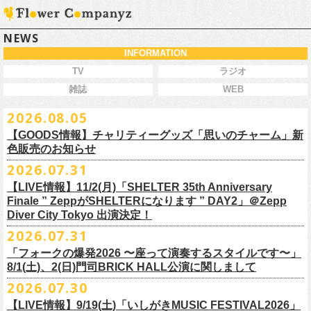
NEWS
INFORMATION
TV
ラジオ
雑誌
WEB
2026.08.05
【GOODS情報】チャリティーグッズ「思いのチャーム」新
色販売のお知らせ
2026.07.31
【LIVE情報】11/2(月)「SHELTER 35th Anniversary
チャリティーグッズ「思いのチャーム」（リフレクターチャーム）の再
Finale ” ZeppがSHELTERになります ” DAY2」＠Zepp
販が決定致しました。
Diver City Tokyo 出演決定！
白、緑、赤オレンジの３つの新色展開で、
2026.07.31
8/23(日)フラワーカンパニーズ ワンマンライブ「横浜ストーリー2026」
＠F.A.D YOKOHAMA 公演より販売開始致します。
「フォークの爆発2026 〜座って演奏するスタイルです〜」
8/1(土)、2(日)門司BRICK HALL公演に関しまして
こちらのグッズの売上全額を被災地復興など様々な支援を必要とされて
2026.07.30
令和8年熊本地震で被災された皆様には心よりお見舞い申し上げます
いる場所に寄付させていただきます。
【LIVE情報】9/19(土)「いしがきMUSIC FESTIVAL2026」
一日も早い復興、安全、安心が戻りますことを心よりお祈り申し上げま
支援金の寄付先、金額等につきましては、都度フラワーカンパニーズオ