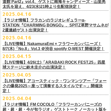
道館 Part2』vol.4、ゲストに南海キャンディーズ・山里亮
問い合わせ：松阪M’AXA
・近隣店舗・近隣の施設・お客様へご迷惑となりますので、施設内外・
12月6日(土) 宇都宮HEAVEN’S ROCK VJ-2 16:30/17:00
◎TALK LIVE「ハルキとジョーとベースと猫と〜グレートなゲストと共
プレGOODS第四弾となる「フラカンの日本武道館 Part2 pre フェイスタ
のライブ、本編の最後に演奏された“東京タワー”のポエトリー調の部分
で開催される「ADAM at presents ADAM FEST2025 supported by
文に氏名、住所、貼っていただく（置いていただく）場所（できました
太氏を迎え、4/23(水)21時より生配信決定！
著者プロフィール
会場内外でのアーティストの入待ち、出待ち等の待機行為はご遠慮下さ
12月7日(日) 水戸LIGHT HOUSE 15:30/16:00
に〜」
オル」が完成！
で、体をぐっと鈴木圭介がいる方に向けて、まるで鈴木の呼吸を深く感
Recruiting Management」にフラワーカンパニーズの出演が決定！
ら具体的に）、必要数（ポスター、フライヤーそれぞれ）、意気込みな
丹下京子（たんげ きょうこ）
2025.04.16
・8月3日(日)
い。
12月13日(土) 盛岡CLUB CHANGE WAVE 16:30/17:00
【出演】
また、ラバーバンドの新色「パープル × ブルー」も登場！
じ取るようにギターを弾く竹安堅一の姿を見ながら、やはり僕は「うた
◎ムジカジャポニカ19th後の祭スペシャル！『ムジカの渇望2025～うつ
フラワーカンパニーズは7月12日(土)の出演となります。
どメッセージを書いて下記アドレス宛てご応募ください。
名古屋生まれ名古屋育ち。愛知県立芸術大学デザイン科卒業。
峰岸塾修
会場：広島・福山grandsoulcafe Guns’
・受付終了した場合は当HPでお知らせさせていただくため、受付状況確
12月14日(日) 弘前KEEP THE BEAT 15:30/16:00
ヒライハルキ(The Birthday)
4/19(土)「正しい哺乳類ツアー2025」＠広島CLUB QUATTRO 公演より販
とは不思議なものだ。演奏という行為は不思議なものだ」と感じた。
みようこ&Yokoloco Band！2days』
【ラジオ情報】フラカンのラジオレギュラーα-
どうぞお楽しみに！
了。TIS会員。
TVCMプランナー兼イラストレーターを20年ほど続け、
そ
時間：Open 15:30 / Start 16:00
認のためのお電話でのお問い合わせは固くお断りいたします。
12月21日(日) 京都磔磔 15:30/16:00
ナガイケジョー(SCOOBIE DO)
売開始いたします。
STATION『CHARMING BONGO』、SPITZ草野マサムネが
いちにちめ〜8/19(火)
2020年開催した「フラカンの横浜アリーナ」から続く＜フラカンの横浜
の後フリーランスに。雑誌『イラストレーション』（玄光社）
The
チケット料金：前売 ¥5,500（税込／全自由・整理番号付／ドリンク代別
・イベントチケットの分配、転売、複製、譲渡、偽造行為は一切禁止と
12月22日(月) 京都磔磔 18:30/19:00
2週連続ゲスト出演決定！
ゲスト : グレートマエカワ(フラワーカンパニーズ)
高崎CLUB Jammer’sは中央銀座と呼ばれるアーケード街の先端にあるラ
https://t.livepocket.jp/e/musica819
◎「ADAM at presents ADAM FEST2025 supported by Recruiting
ストーリー＞シリーズ、
◎【２回目もみんなでつくろう「フラカンの日本武道館
Choice入選 （和田誠選）、『HBファイルコンペ』藤枝リュウジ特別賞、
途要）
させていただきます。それらの行為が発覚した場合は無効とさせていた
2026年
【日程】2025年7月9日(水)
イブハウスで、外観も内装も、昔のアメリカ映画に出てくるバーのよう
4/25~19時発売
2025.04.16
Management」
今年は「〜武道館前の一撃〜」というサブタイトルを付し、
7/25(金)〜7/27(日)＠
北海道釧路市幸町緑地・耐震岸壁 特設ステージにて
Part2」
『
講談社出版文化賞』さしえ賞、『TIS公募展』入選など。新聞、
書籍、
一般チケット発売日：5月25日(日)
だき、入場をお断りいたします。
1月17日(土) 長野CLUB JUNK BOX 16:30/17:00
【会場】三軒茶屋GrapeFruitMoon (
http://grapefruit-moon.com/
)
なレトロな雰囲気の空間である。開場時間の前から、入り口前にはライ
ふつかめ〜8/20(水)
日時：7月12日(土)7月13日(日) 開場10:30 開演11:30 ※フラワーカンパ
8/24(日)F.A.D YOKOHAMAにて開催することが決定！
開催される「SET YOU FREE IN KUSHIRO KIRI FESTIVAL 2025」 に
【LIVE情報】NakamuraEmi × フラワーカンパニーズ！
雑誌、パッケージ、広告、
webなど幅広いジャンルで活動中。俳句、落
今年結成20周年を迎えるThe Birthdayがクラブクアトロ4会場を廻るツア
プレイガイド：
・対象商品の営利・転売目的でのご購入は禁止しております。またイベ
1月18日(日) 千葉LOOK 15:30/16:00
“ポスター＆フライヤー大作戦～日本全国宣伝隊員大募集
【時間】OPEN18:30/START19:15
ブを待つ人だかりができていた。開演時間になり、まずステージ上にグ
https://t.livepocket.jp/e/musica820
ニーズの出演は7/12のみ
9/20(土)「フラカンの日本武道館 Part2 〜超・今が旬〜」まで１ヶ月を切
8/7(木)「No.8」Vol.3 ＠渋谷 spotify O-WEST 開催決定！
フラワーカンパニーズの出演が決定！
語、音楽、
海外ドラマが好き。
ー『Quattro×Quattro Tour’25』を開催、
イープラス
ント参加後、フリーマーケットサイト、フリマアプリ、インターネット
1月24日(土) 高知X-pt. 16:30/17:00
【料金】
今年1月より月１配信しているYouTube番組『月刊フラカン武道館
レートマエカワ、ミスター小西、竹安堅一が登場。そして少し間を鈴木
4/25~20時発売
～】
会場：静岡県浜松市浜名湖ガーデンパーク 屋外ステージ
ったタイミングでのワンマンライブ、どうぞお楽しみに！
フラカンは7/26(土)”フラカン武道館応援企画 IN KIRIFES”に出演致しま
2025.04.15
9/10(水)＠名古屋CLUB QUATTRO公演にフラワーカンパニーズの出演が
チケットぴあ
オークション等での売買、買取サービスのご利用も固く禁止いたしま
1月25日(日) 広島SECOND CRUTCH 15:30/16:00
・入場チケット￥3500(+DRINK)
Part2』、今月5回目のゲストとして、大槻ケンヂ氏の出演が決定！
圭介が姿を現し、ライブがはじまる。1曲目は『正しい哺乳類』の曲順と
開場 18:30 / 開演 19:30 前売 5000円 / 当日 5500円 （ドリンク代別途）
チケット：入場無料
※お渡しするポスターのサイズはB3サイズ、フライヤーはB5サイズを予
す。
決定しました！
【LIVE情報】4/26(土)「ARABAKI ROCK FEST.25」四星
ローチケ
す。
1月27日(火) 四日市CLUB CHAOS 18:30/19:00
【予約&チケット】
同じく“ ラッコ！ラッコ！ラッコ！”。 エネルギッシュなバンドの演奏
※着席・自由・立ち見 (整理番号あり)
問い合わせ：株式会社ジェイルハウス TEL052-936-6041
◎「横浜ストーリー 〜武道館前の一撃〜」
定しております
球ステージに鈴木圭介の出演決定！
問い合わせ：キャンディー・プロモーション
・イベントチケットの再発行はいたしませんのでご注意ください。
1月31日(土) 札幌近松 16:30/17:00
■入場チケット予約URL :
https://tiget.net/events/398505
番組スタート直前スペシャルのvol.0としてスキマスイッチ、第１回目の
と、それまで会場にたぎっていたソワソワとした熱気がぶつかり、パー
その他詳細：
日時：8月24日(日)Open 15:30 / Start 16:00
◎
「SET YOU FREE IN KUSHIRO KIRI FESTIVAL 2025」
一般発売に先がけ、チケットオフィシャル先行受付が本日よりスター
・都合により、内容等の変更・イベント中止となる場合がございますの
2月4日(水) 下北沢シェルター 18:30/19:00
2025.04.05
[予約受付開始 : 5/9(金)21:00〜]
ゲストとしてTHE COLLECTORSの加藤ひさしさん(vo)と古市コータロー
ンッ！と弾けるような盛り上がりでライブは幕を開けた。続けて “アイデ
◎8/18（月）名古屋得三
公式サイト：
http://www.adamfest.com/
会場：神奈川・F.A.D YOKOHAMA
募集期間：2025年5月10日(土)〜 在庫がなくなりましましたら募集を終了
日程：
7月26日(土)
ト。
全公演共通：高校生以下は当日¥2,000キャッシュバック（
当日年齢を証
で予めご了承ください。
2月14日(土) 大阪バナナホール 16:30/17:00
☆別途1ドリンクオーダー
さん(g)、第２回目にHump Back、第３回目はスターダスト☆レビューの
ンティティ”。《ラッコ ラッコ ラッコ》とか《プカプカプーカ》といった
うつみようこ & YOKOLOCO BAND
【LIVE情報】アコースティック・ワンマンツアー「フォー
チケット料金：前売 ¥5,200(税込/整理番号付/ドリンク代別途要)
させていただきます
会場：
北海道釧路市幸町緑地・耐震岸壁 特設ステージ
お見逃しなく！！
明できるもの（学生証、保険証など）
のご提示が必要となります）
・安全面、警備強化の一環と致しまして、ボディチェックを実施させて
2月15日(日) 岡山ペパーランド 15:30/16:00
☆整理番号順入場
根本要さん、そして第４回目は南海キャンディーズの山里亮太さんをを
シンプルな言葉を連呼していた“ ラッコ！ラッコ！ラッコ！”とは打って変
[うつみようこ (vo.g)竹安堅一(g)オクノシンヤ(key)
クの爆発2025～座って演奏するスタイルです～」開催決
前売￥5,200（税込、ドリンク代別、オールスタンディング）
応募方法：メールにて、アドレス＜
flowerotegami@gmail.com
＞宛に以
出演：フラワーカンパニーズ、THE NEAT BEATS、PIGGS
いただく場合がきます。ご了承ください。
2月21日(土) 別府Copper Ravens 16:30/17:00
☆お一人様2枚まで
お招きしお届けしてきた今番組（全回アーカイブ配信中）、第５回目と
わり、鈴木のボーカルはぼそぼそとした独り言のような落ち着いたトー
定！
グレートマエカワ(b)クハラカズユキ(ds)]
※高校生以下は当日￥2,000キャッシュバック （当日年齢を証明できるも
下をご記入の上、ご応募ください
そのほか詳細：KUSHIRO KIRI FESTIVAL公式
◎The Birthday (クハラカズユキ, ヒライハルキ, フジイケンジ)
・当日メディアによる取材が入り、映り込み等がある場合がございま
2月22日(日) 福岡CB 15:30/16:00
【ご注意】
なる今回のゲストは、筋肉少女帯や特撮のボーカルで、作家としても活
ンへ。しかし曲が進むにつれ、徐々に力強さを増していく演奏やコーラ
18:30open 19:30start
大阪千日前ユニバースにてジャンピング乾杯トークショー開催！
2025.04.04
の(学生証、保険証など)のご提示が必要となります）
（上記アドレスからの返信が届くよう、設定のご確認を必ずお願い致し
HP
https://www.kushirokirifestiva
l.com/
『Quattro×Quattro Tour’25』
す。予めご了承ください。
2月24日(火) 豊橋Club KNOT 18:30/19:00
※お客様へのお願い
躍する大槻ケンヂさんを招聘。
スに合わせて、観客たちの拳も突き上がっている。さらに“ラー・ブルー
予約￥5,000 当日￥5,500
ライブ演奏はまったくありません。
一般発売日:6月29日(日)
ます）
【ラジオ情報】FM COCOLO「フラワーカンパニーズの
日時：2025年9月10日（水）Open 18:00 / Start 19:00
・イベント当日の撮影・録音・録画および、店内での飲食は一切禁止と
2月28日(土) 新潟GOLDEN PIGGS BLACK 16:30/17:00
近隣は住宅街となっておりますので集合時間直前にご来店ください。
常にフラカンを”若手”と評するオーケンさん、2度目の武道館ライブに向
ス”、“アメジスト”へと続く。“アメジスト”の《炊き立てのご飯の湯気の下
※4/20情報公開・予約開始
ネクストロード 03-5114-7444 (平日14～18時)
＝＝＝＝＝＝＝＝＝＝＝＝＝＝＝＝＝＝
超・超・超・今が旬ラジオ」ゲストトーク ノーカット版を
会場：名古屋CLUB QUATTRO