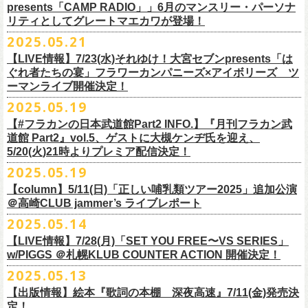
ネクストロード 03-5114-7444 (平日14～18時)
ム未収録集〜』を7月9日にリリースすることが決定！
https://www.youtube.com/watch?
v=kTtAgK2Iq4A&t=2345s
presents「CAMP RADIO」」6月のマンスリー・パーソナ
ての⼤切な曲がたくさんあると思います。
※宛名入れはひらがなのみとなります。（日付やメッセージ、イラスト
こちらの商品は受注生産販売となります（公演当日の販売は未定）。
合わせてお見逃しなく！
チケット料金：¥5,200(税込/整理番号付/
ドリンク代別途要)
全19曲75分、フルに収録された、これぞ真のとっておきの企画盤です。
リティとしてグレートマエカワが登場！
何より、メンバーにとっては全ての曲が⼤切な曲で、⼀年中⾏なってい
等は不可）
※全公演、高校生以下は当日¥2,000 キャッシュバック(当日年齢を証明で
どうぞお楽しみに！
■vol.2
るライブでは新旧問わず並列でセットリストに組み込まれ、今も⽣き続
※イベントの撮影・録音・録画（ライブ機能や画面録画含む）は一切禁
2025.05.21
今回3サイズをご用意（※写真 :鈴木圭介、グレートマエカワ S着用/ 竹安
＜番組情報＞
9月28日(日)岩手県盛岡市盛岡城跡公園を中心に開催される「いしがき
ラジオNikkei第１にて毎週木曜日21:30～22:10放
送「LOGOS
きるもの(学生証、
保険証など)のご提示が必要となります)
ゲスト：Hump Back
けています。
止とさせていただきます。
堅一 M着用/ミスター小西 L着用）、
『月刊フラカン武道館 Part2』
9月11日(木)、12日(金)＠仙台GIGSで開催されるスピッツ主催「ロックの
【LIVE情報】7/23(水)それゆけ！大宮セブンpresents「は
MUSIC FESTIVAL2025」にフラワーカンパニーズの出演が決定！
presents「CAMP RADIO」、
一般チケット発売日：
◎商品詳細
https://www.youtube.com/watch?
v=6XTayyWwFP0&t=6s
この全ての曲たちを改めてたくさんの⼈に知ってほしい、そんな気持ち
※整理番号での入場を予定しております。変更になる場合も御座います
前ポケット/背中部分にフラカンの日本武道館仕様のオリジナルタグ付
◾️vol.6
ほそ道2025」にフラワーカンパニーズの出演が決定！
ぐれ者たちの宴」フラワーカンパニーズ×アイボリーズ ツ
6月のマンスリー・パーソナリティをグレートマエカワが務めます ！
10/25〜12/22公演＞8月30日(土)
タイトル：HESOKURI ～オリジナルアルバム未収録集～
も込めて、
ので、予めご了承ください。
き、
ゲスト：TOSHI-LOW（BRAHMAN）
ーマンライブ開催決定！
フラワーカンパニーズの出演日は9月12日(金)になります。
チケットオフィシャル１次先行も本日よりSTART！
5月5 週目SPと6 月1週目、2週目の3本で豪華ゲストをお招きしお届けい
1/17〜3/14公演＞10月18日(土)
発売日：2025年7月9日
■vol.3
今回5名のライターさんと、四星球・北島康雄さんにご協⼒いただき、全
さらに、別途フラカンオリジナルデザインの布パッチをお付けします。
6月18日(水)21:00〜プレミア配信
2025.05.19
詳細は下記をチェック！
今年もやります！怒髪天との恒例”ジャンピング乾杯TOUR”！
たします。
品番：DQCL-3946
ゲスト：根本要（スターダスト☆レビュー）
曲レビュー企画を⾏うことになりました。
【対象商品】
（布パッチのデザインは後日！お楽しみに）。
本番URL：
https://youtu.be/Z9wrtIqELqE
5月31日(土)正午より、チケット先行受付もスタート！（〜6月10日
https://eplus.jp/ishigaki-fes/
今年は趣向を変えて、アコースティック＆トークコンサートで京都、甲
【#フラカンの日本武道館Part2 INFO.】『月刊フラカン武
価格：￥3,300(税込)
https://www.youtube.com/watch?
v=OMoBtAjSn-w
発売日：2025年7月11日(金)
(火)23:59まで）
府、松本にて開催決定！
道館 Part2』vol.5、ゲストに大槻ケンヂ氏を迎え、
収録楽曲：
「フラカンの音楽目録」reviewer
タイトル：歌詞（うた）の本棚 『深夜高速』
＊＊＊＊＊＊＊＊＊＊＊＊＊＊＊
＊アーカイブ配信中！
どうぞ、お見逃しなく！
◎「いしがきMUSIC FESTIVAL2025」
5/20(火)21時よりプレミア配信決定！
◎ラジオNikkei第１毎木21:30～22:10放
送
01. プライマル。
■vol.4：山里亮太（南海キャンディーズ）
天野史彬（ライター）
鈴木 圭介(著)/丹下 京子(絵)
事前販売受注期間：2025年6月28日(土)12:00〜7月20日(日)23:59まで
◾️vol.0 番組スタート直前スペシャル
日時：2025年9月28日(日)
本日よりHP先行も受付スタート！ぜひお早めに〜
「LOGOS presents「CAMP RADIO」」
2025.05.19
02. ハートのレース
https://youtube.com/live/_ipE-
Na37yY
大西健斗（ライター/SPICE編集部）
価格：￥2,200（税込）
受注受付url：web shop「ニワトリ堂」
ゲスト：スキマスイッチ
☆オフィシャル先行：5月31日（土）正午12:00〜6月10日（火）23:59
場所：岩手県盛岡市盛岡城跡公園を中心に開催
https://campradio.jp/
03．友達100万人
川上きくえ（ライター）
【column】5/11(日)「正しい哺乳類ツアー2025」追加公演
ISBN：9784845643035
https://flowercompanyzinc.stores.jp/
https://www.youtube.com/watch?v=BR4CmNuGCLg&t=28s
https://w.pia.jp/s/hosomichiofrock25of/
OFFICIAL SITE：
https://www.ishigaki-fes.jp/
☆HP先行
]10月19日（日）大阪城音楽堂にて開催される「OYZ NO YAON」＃007
5/29（木） 21:30～22:10；ゲスト・木村“Q太郎”至さん（ローディー）
04．そら（この空はあの空につながっている）
■vol.5
＠高崎CLUB jammer’s ライブレポート
北島康雄（四星球）
※対象商品は当日会場にてスタッフからお渡し致します。
お届け予定：9月10日(水)前後を予定
#いしがき2025
受付URL：
https://eplus.jp/jktour2
025-hp/
〜オヤジを愛したスパイ〜
6/ 5（木） 21:30～22:10；ゲスト・桜井秀俊さん（真心ブラザーズ
）
05. 青い吐息のように
ゲスト：大槻ケンヂ（筋肉少女帯/特撮/オケミス）
鈴木淳史（ライター）
2025.05.14
※こちら受注生産の商品となり、公演当日の販売は現状未定となってお
◾️vol.1
◎「ロックのほそ道2025」
#いしがきミュージックフェスティバル
受付期間：2025/5/30（金）21:00〜6/8（日）2
3:59
にフラワーカンパニーズの出演が決定！
※リピート放送：19日（木）21:30～22:10
06．セミ・ロング
https://www.youtube.com/watch?
v=1EMet2dx9d4
兵庫慎司（ライター）
【ローソンチケット】
ります。
ゲスト：加藤ひさし、古市コータロー（THE COLLECTORS）
日時：2025年9月12日(金) 17：15／18：00
【LIVE情報】7/28(月)「SET YOU FREE〜VS SERIES」
購入枚数制限：お1人様1公演につき4枚まで
6/12（木） 21:30～22:10；ゲスト・フミさん（POLYSICS） ※リピー
07. 天の神さまの言うとおり
ご購入はコチラから＞＞
購入を希望される方は事前販売受注期間内にてご注文ください。
https://www.youtube.com/watch?v=kTtAgK2Iq4A&t=2345s
会場：仙台GIGS
w/PIGGS ＠札幌KLUB COUNTER ACTION 開催決定！
只今から先行受付も開始！お申し込みはコチラ〜
ト：26日（木）21:30～22:10
08. スターな男
■vol.6
本日6/20(金)より「
フラカンの音楽目録」
と付したInstagramのオリジナ
※受付開始までにURL表示致します※
＊＊＊＊＊＊＊＊＊＊＊＊＊＊＊
出演：キタニタツヤ/SPITZ/フラワーカンパニーズ/Laura day
2025.05.13
◎「ジャンピング乾杯TOUR 2025 “山あり谷あり歌声一座のアコースティ
https://eplus.jp/ynks/
09．アンテな
ゲスト：TOSHI-LOW（BRAHMAN）
ルアカウントにて随時公開していきます！
喜多方、東京、松阪、福山の４箇所を回る、
フラワーカンパニーズの恒
■vol.2
romance（五十音順）
ック＆トークコンサート”」
＊発券手数料がお得
＊Radikoの「RN」にて全国でお聴きいただけます。
10. ザッツオーライ
【出版情報】絵本『歌詞の本棚 深夜高速』7/11(金)発売決
https://youtu.be/Z9wrtIqELqE
例アコースティック企画「
フォーク
の
爆発
2025 ～座って演奏するスタイ
※イベントチケットは、電子チケットでのお引き取りとなります。
テレビ埼玉の人気番組「それゆけ！大宮セブン」から誕生した芸人バン
◎「フラカンのオーバーオール」*オリジナル布パッチ付き
ゲスト：Hump Back
料金：1Fスタンディング／2F指定席/2F後方スタンディング ￥7,500-
10/17(金)名古屋DIAMOND HALLにて、フラワーカンパニーズ
9月4日(木)京都・磔磔 18:30/19:00 （問）清水音泉 06-6357-3666 (平日
＊全国LOGOSショップ店内でも放送されます。
11. 夜汽車のブルース
定！