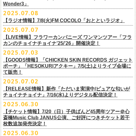
一般チケット発売日：
Wonder3」
③この
#フラカン
キャンペーンポストをリポストしてください
ゲスト：スキマスイッチ
◎7/16(水)デジタルリリース
10/25〜12/22公演＞8月30日(土)
◎「FUNKIST & RED JETS & MAIRO 25th Anniversary LIVE」
encore
2025.07.08
https://www.youtube.com/watch?
＊「ただいま実演中 / ピュアな匂いがチョイナチョイナ」
v=BR4CmNuGCLg&t=28
■7月11日(金) 14:00〜18:45 エフエム長崎「Fly-Day Wonder3」
1/17〜3/14公演＞10月18日(土)
日程：2025年10月5日(日) OPEN 16:00 START 16:25
EN1 涙よりはやく走れ
上記①②③を行って、キャンペーンへの応募が完了。
https://SPACESHOWERFUGA.lnk.
to/tadaima_pure
【ラジオ情報】7/8(火)FM COCOLO「おとといラジオ」
＊鈴木圭介、グレートマエカワ コメントOA！
会場：富山MAIRO
EN2 はぐれ者讃歌
抽選で、合計6名様にスペシャルグッズを
プレゼントいたします！
■vol.1
https://www.fmnagasaki.co.jp/program/wonder3/
2025.07.07
出演：フラワーカンパニーズ、FUNKIST、RED JETS、THE
EN3 真冬の盆踊り
■7月8日(火)18:00〜19:00 FM COCOLO「おとといラジオ」
ゲスト：加藤ひさし、古市コータロー(THE COLLECTORS)
＊「ザッツオーライ」
SANDMA（O.A）
【LIVE情報】フラワーカンパニーズ ワンマンツアー「フラ
＊鈴木圭介、グレートマエカワ コメントOA！
9/20(土)「フラカンの日本武道館 Part2 〜超・今が旬〜」開催に向け、た
https://www.youtube.com/watch?
https://SPACESHOWERFUGA.lnk.
v=kTtAgK2Iq4A&t=2345s
to/thatsallright
カンのチョイナチョイナ’25/’26」開催決定！
チケット料金：前売:¥5000 ※入場時別途ドリンク代¥600要
encore2
https://x.com/ototoi_radio
くさんの人にフラカンの魅力を届けてくださいね！
2025年9月20日(土)開催、フラワーカンパニーズ日本武道館ワンマンライ
プレイガイド：
https://eplus.jp/sf/detail/4369140001
EN4 NUDE CORE ROCK’N’ROLL
2025.07.03
ブ「フラカンの日本武道館 Part2 〜超・今が旬〜」オフィシャルグッズ
■vol.2
＊「すべての若さなき野郎ども」
スペシャルグッズ内容；
を一挙公開！
ゲスト：Hump Back
https://SPACESHOWERFUGA.lnk.
to/subetenowkasanakiyaroudomo
【GOODS情報】「CHICKEN SKIN RECORDS ガジェット
◎世界でひとつだけのフラカンオリジナルTシャツ（「フラカンの日本武
そして、本日より、事前通販受付をスタートいたします。
https://www.youtube.com/watch?
v=6XTayyWwFP0&t=6s
ポーチ」「HESOKURIアクキー」7/5(土)よりライブ会場に
道館 Part2」ライブ写真をプリント・デザインしたTシャツ）：1名様
て販売！
＊「友達100万人」
◎「フラカンの日本武道館 Part2」グッズ サイン入り（何が届くかはお
一部商品は製造に時間を要するため、7/22(火)より生産開始となります。
■vol.3
https://SPACESHOWERFUGA.lnk.
to/tomodachihyakumannin
2025.07.02
フラワーカンパニーズ 新作グッズが登場！
楽しみ）：5名様
それを踏まえ、【7/21(月祝)23:59まで】にご注文いただいた超早期ご購
ゲスト：根本要（スターダスト☆レビュー）
◎うつみようこ＆YOKOLOCO BAND
【RELEASE情報】新作「ただいま実演中/ピュアな匂いが
入対象の方には、確実にお届け＆超早期ご注文特典ステッカー（裏面に
https://www.youtube.com/watch?
v=OMoBtAjSn-w
日時：12/23(火)Open 18:00 / Start 19:00
チョイナチョイナ」7/16(水)よりデジタル配信決定！
充電器やケーブル、モバイルバッテリーなどまとめて持ち運びできる
※キャンペーン参加にはXアカウントが必要となります。
メンバーからのお礼メッセージ入り）をお付けいたします！
会場：京都磔磔
2025.06.30
「CHICKEN SKIN RECORDS ガジェットポーチ」、
※賞品の選択は出来ません。予めご了承ください。
■vol.4：山里亮太（南海キャンディーズ）
フラワーカンパニーズが20枚目のアルバム『正しい哺乳類』
を今年1月に
チケット料金：前売¥5000 / 当日¥5500
7/9(水)に発売する企画アルバム『HESOKURI ～オリジナルアルバム未収
【チケット情報】7/20（日）子供ばんど45周年ツアー＠⼼
7/22(火)以降のご注文＆公演当日ご購入の方にもなるべくお届けできるよ
https://youtube.com/live/_ipE-
Na37yY
リリースしたばかりの中、早くも新曲2曲を制作！
チケット取り扱い：
録集～』発売を記念した「HESOKURIアクキー」、
斎橋Music Club JANUS公演、ご好評につきチケット若干
★応募方法
う製作したいと思いますが、商品によって、場合によっては完売となる
そのタイトルは「ただいま実演中」と「
ピュアな匂いがチョイナチョイ
・磔磔店頭（販売中）
こちらの2種を
7/5(土)フラワーカンパニーズ アコースティック・ワンマ
枚数追加発売決定！
1.キャンペーン公式ページ
https://flowercompanyz.mixlist.app/
にアクセ
可能性がございます。ご希望の方はどうぞお早めにご注文ください！
■vol.5
ナ」。
・7/12(土)10:00〜7/24(木)23:59 イープラスプレオーダー
ンツアー 「フォークの爆発2025～座って演奏するスタイルです～」＠
喜
2025.06.30
スします。
ゲスト：大槻ケンヂ（筋肉少女帯/特撮/オケミス）
出来立てほやほやの今2曲をダブルAサイドシングルとして7/
16(水)にデジ
・8/9〜 一般発売（イープラス）