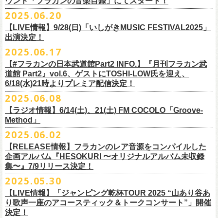
ウント「フラカンの音楽目録」にてスタート！
回ります！
2025.06.20
この度、これまでのweb shop【ニワトリ堂】サイトでの販売を終了し、
10年ぶり2回目となる日本武道館公演『フラカンの日本武道館 Part2 〜
限定的にSTORESでオープンしてきました【ニワトリ堂 2nd STORE】を
【LIVE情報】9/28(日)「いしがきMUSIC FESTIVAL2025」
武道館公演を経てさらに勢いを増してまわるフラカンの全国ツアー、
ど
超・今が旬〜』を9月20日(土)
に開催するフラワーカンパニーズが、
今年1
7/11(金)に発売される絵本『歌詞の本棚 深夜高速』の発売記念イベント
本店【ニワトリ堂】として移行、運営させていただくことになりまし
出演決定！
うぞお楽しみに！
月より月１配信のYouTube番組『月刊フラカン武道館 Part2』をスター
の開催が決定！
た。
2025.06.17
☆リリース詳細☆
ト、7回目のゲストとして、
ラッパー・シンガソングライターのNovel
◎フラワーカンパニーズ ワンマンツアー「フラカンのチョイナチョイ
フラワーカンパニーズ デジタルシングル
【#フラカンの日本武道館Part2 INFO.】『月刊フラカン武
Coreの出演が決定！
楽曲の歌詞に着目し、
気鋭のイラストレーターが自らのフィルターを通
☆フラワーカンパニーズ web shop【ニワトリ堂】
道館 Part2』vol.6、ゲストにTOSHI-LOW氏を迎え、
ナ’25/’26」
「ただいま実演中/ピュアな匂いがチョイナチョイナ」
して、
その世界観を絵本として再構築するプロジェクト、”歌詞（うた）
フラワーカンパニーズと怒髪天が出演する子供ばんどデビュー45周年祝
https://flowercompanyzinc.stores.jp/
6/18(水)21時よりプレミア配信決定！
2025年
収録曲：
番組スタート直前スペシャルのvol.0としてスキマスイッチ、
第１回目の
の本棚”。その第４弾としてフラワーカンパニーズ「深夜高速」が7/11(金)
うツアー子供ばんど「おかげさまで45周年 〜 祝！生存確認スペシャル
10月25日(土) 熊本Django 16:30/17:00
1. ただいま実演中
2025.06.08
ゲストとしてTHE COLLECTORSの加藤ひさし(vo)と古市コータロー(
g)、
に発売。
〜『弱きを助け強きを挫く』心強き後輩たちに支えられ（涙）」、
改めまして、どうぞ宜しくお願い致します。
◎「ライブでこんにちは！手ぬぐい」
◎「HESOKURIアクキー」
10月26日(日) 長崎ホンダ楽器 15:30/16:00
2. ピュアな匂いがチョイナチョイナ
第２回目にHump Back、第３回目はスターダスト☆レビューの根本要、
これを記念し、絵本の作画を担当してくださったイラストレーターの丹
【ラジオ情報】6/14(土)、21(土) FM COCOLO「Groove-
7/20(日)大阪公演のチケットが完売御礼となっていましたが、ご好評につ
価格：800円(税込)
価格：1500円(税込)
11月3日(月・祝) 渋谷duo MUSIC EXCHANGE 15:15/16:00
＊各音楽サービスにて7/16(水)よりリリース
第４回目は南海キャンディーズの山里亮太、
第５回目は筋肉少女帯の大
Method」
下京子さんと、フラワーカンパニーズ・鈴木圭介によるサイン会＋トー
きチケット若干枚数追加発売決定しました！
サイズ：75×41ｍｍ
素材 ： 綿100％
11月8日(土) 徳島club GRINDHOUSE 16:30/17:00
槻ケンヂ、
そして第６回目はBRAHMANのボーカル・TOSHI-
LOWを招き
クショーをHMV&BOOKS SHIBUYA 6F イベントスペースで開催いたし
名古屋公演も絶賛発売中！
2025.06.02
サイズ：90cm × 33cm
6/14(土)、21(土) 20:00～21:00 FM COCOLO「Groove-Method」
11月9日(日) 米子AZTiC laughs 15:30/16:00
お届けしてきた今番組（全回アーカイブ配信中）、
第7回目となる今回の
ます。
３バンド、気合いパンパンで名古屋＆大阪でお待ちしております！
【RELEASE情報】フラカンのレア音源をコンパイルした
”GROOVE”というキーワードを軸に、楽曲の”
GROOVE”
を生み出すベー
11月15日(土) 福井CHOP 16:30/17:00
ゲストは、
初対面となるBMSG所属のラッパー・シンガソングライター
企画アルバム『HESOKURI 〜オリジナルアルバム未収録
シストが語る本格的な音楽プログラム
11月16日(日) 神戸VARIT. 15:30/16:00
のNovel Coreを招聘。
集〜』7/9リリース決定！
6月後半の２週に渡り、グレートマエカワがDJを担当します
11月29日(土) 名古屋E.L.L 16:30/17:00
「深夜高速」
を始めフラカンの曲に救われ影響を受けてきたと公言し、
★鈴木圭介（著）、丹下京子（絵） 歌詞（うた）の本棚 『深夜高速』
◎子供ばんど「おかげさまで45周年 〜 祝！生存確認スペシャル 〜『弱
2025.05.30
https://cocolo.jp/site/blog/6200/
11月30日(日) 静岡サナッシュ 15:30/16:00
自身の曲の歌詞にも入れ込むほどの思いを持つNovel Coreと、その噂を聞
発売記念イベント★
きを助け強きを挫く』心強き後輩たちに支えられ（涙）」
12月6日(土) 宇都宮HEAVEN’S ROCK VJ-2 16:30/17:00
【LIVE情報】「ジャンピング乾杯TOUR 2025 “山あり谷あ
いていたフラカンメンバーの、
お互いに嬉しさを隠せない貴重な初トー
・7月19日(土) 開場17:15/開演18:00 名古屋Electric Lady Land
10年ぶり2回目となる日本武道館公演『フラカンの日本武道館 Part2 〜
12月7日(日) 水戸LIGHT HOUSE 15:30/16:00
り歌声一座のアコースティック＆トークコンサート”」開催
クは必見！ いつか対バンという話にも！？
■開催日時：2025年7月13日（日） 13:00～
(問)JAILHOUSE 052-936-6041 www.jailhouse.jp
超・今が旬〜』を9月20日(土)
に開催するフラワーカンパニーズ、
武道館
決定！
12月13日(土) 盛岡CLUB CHANGE WAVE 16:30/17:00
■場所：HMV&BOOKS SHIBUYA 6F イベントスペース
・7月20日(日) 開場16:30/開演17:00 心斎橋Music Club JANUS (問)清水音