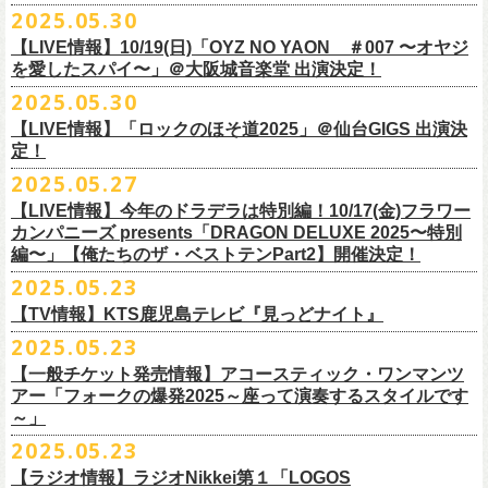
公演を直前に控えた9月3日(水)、
トークイベントを開催！
12月14日(日) 弘前KEEP THE BEAT 15:30/16:00
2025.05.30
7月21日(月祝)21:00より配信されます。
■内容：サイン会＋トークショー
泉 info@shimizuonsen.com
12月21日(日) 京都磔磔 15:30/16:00
8/24(日)F.A.D YOKOHAMAにて開催する「横浜ストーリー 〜武道館前の
【LIVE情報】10/19(日)「OYZ NO YAON ＃007 〜オヤジ
会場は登録有形文化財に指定されている京都・
紫
明
会館
にて、
2024年4月
12月22日(月) 京都磔磔 18:30/19:00
一撃〜」の一般チケットが本日6/29(日)10:00より発売開始！
フラカンの日本武道館公演のチケットは絶賛発売中。
を愛したスパイ〜」＠大阪城音楽堂 出演決定！
<イベント参加方法>
出演：子供バンド、怒髪天、フラワーカンパニーズ
よりスタートし今年2年目に突入した京都・α-
STATIONのフラワーカンパ
2026年
合わせてお見逃しなく！
電子チケットで対象商品をご予約ご購入いただいたお客様は先着にてイ
チケット料金：前売り オールスタンディング ￥6,900-（整理番号付/別途
10年ぶり2回目となる日本武道館公演『フラカンの日本武道館 Part2 〜
2025.05.30
ニーズのレギュラー番組「
CHARMING BONGO」の公開収録を兼ねて行
1月17日(土) 長野CLUB JUNK BOX 16:30/17:00
9/20(土)「フラカンの日本武道館 Part2 〜超・今が旬〜」まで１ヶ月を切
ベントにご参加いただけます。
ドリンク代）
超・今が旬〜』を開催するフラワーカンパニーズが、今年1月より月１配
われます。
【LIVE情報】「ロックのほそ道2025」＠仙台GIGS 出演決
1月18日(日) 千葉LOOK 15:30/16:00
ったタイミングでのワンマンライブ！
＜番組情報＞
※入場は整理番号順でのご入場となります
信のYouTube番組『月刊フラカン武道館 Part2』をスタート、6回目のゲ
定！
1月24日(土) 高知X-pt. 16:30/17:00
武道館とともに、お待ちしております
『月刊フラカン武道館 Part2』
※規定枚数に達し次第受付は終了させていただきますので予めご了承く
ストとして、TOSHI-LOW（BRAHMAN）の出演が決定！
◎『フラカンのチャーミングなトークライヴ in 京都 – public recording
2025.05.27
1月25日(日) 広島SECOND CRUTCH 15:30/16:00
■vol.7
ださい。
7/20(日)大阪公演追加チケット▼先着受付[e+]
on a radio program「CHARMING BONGO」-』
1月27日(火) 四日市CLUB CHAOS 18:30/19:00
◎「横浜ストーリー 〜武道館前の一撃〜」
ゲスト：Novel Core
【LIVE情報】今年のドラデラは特別編！10/17(金)フラワー
※ご購入されたご本人様のみご参加可能になります。分配や譲渡はでき
販売期間：7/1(⽕) 19:00 〜 7/19(⼟) 23:59
番組スタート直前スペシャルのvol.0としてスキマスイッチ、第１回目の
日時：2025年9月3日(水) OPEN 18:30 / START 19:00
1月31日(土) 札幌近松 16:30/17:00
日時：8月24日(日)Open 15:30 / Start 16:00
カンパニーズ presents「DRAGON DELUXE 2025〜特別
7月21日(月祝)21:00〜配信
ませんので、予めご了承ください。
https://eplus.jp/kodomoband/
ゲストとしてTHE COLLECTORSの加藤ひさし(vo)と古市コータロー(g)、
会場：京都・
紫
明
会館
2月4日(水) 下北沢シェルター 18:30/19:00
会場：神奈川・F.A.D YOKOHAMA
編〜」【俺たちのザ・ベストテンPart2】開催決定！
本番URL：
https://www.youtube.com/
watch?v=I8Zw-h9Anxg
フラワーカンパニーズが、
結成以来発表してきた楽曲を6人のreviewerた
※未就学児のお子様のご同伴をご希望の場合は、1名のみ同伴可能です。
第２回目にHump Back、第３回目はスターダスト☆レビューの根本要、
出演：フラワーカンパニーズ
2月14日(土) 大阪バナナホール 16:30/17:00
チケット料金：前売 ¥5,200(税込/整理番号付/ドリンク代別途要)
2025.05.23
ちによるレ
ビューとともに紹介する企画「フラカンの音楽目録」がスタ
ただし、座席のご用意はできませんので、同伴される方のお膝の上にお
第４回目は南海キャンディーズの山里亮太、そして第５回目は大槻ケン
入場料：1500円(税込/整理番号付自由席/
ドリンク代別途要)
2月15日(日) 岡山ペパーランド 15:30/16:00
前売￥5,200（税込、ドリンク代別、オールスタンディング）
ート！
座りいただきます。予めご了承ください。
ヂを招きお届けしてきた今番組（全回アーカイブ配信中）、第６回目と
【TV情報】KTS鹿児島テレビ『見っどナイト』
チケット発売日：6月29日(日)17:00〜
2月21日(土) 別府Copper Raven 16:30/17:00
※高校生以下は当日￥2,000キャッシュバック （当日年齢を証明できるも
＊アーカイブ配信中！
自他共に認めるライブマスターとして一年中ライブで全国を回りな
が
お席が必要な場合は、イベント参加券が必要です。
なる今回のゲストは、BRAHMANのボーカル・TOSHI-LOWを招聘。
プレイガイド：Live Pocket
https://t.livepocket.jp/e/flowercompanyz
2025.05.23
2月22日(日) 福岡CB 15:30/16:00
の(学生証、保険証など)のご提示が必要となります）
■vol.0 番組スタート直前スペシャル
■5月24日(土)25:15〜 25:45 KTS鹿児島テレビ『見っどナイト』
ら、コンスタントに楽曲を製作、新作を発表し、
今年1月には20枚目とな
▼詳細は下記ローソンチケットサイトをご確認ください。
9/20(土)開催「フラカンの日本武道館Part2 〜超・今が旬〜」グッズにつ
2月24日(火) 豊橋Club KNOT 18:30/19:00
一般発売日:6月29日(日)
【一般チケット発売情報】アコースティック・ワンマンツ
ゲスト：スキマスイッチ
https://www.kts-tv.co.jp/program/midnight/
るオリジナルアルバム『正しい哺乳類』
をリリース、これまで発表して
きまして、今回9/20までにお届け予定で、通販での事前販売受付（7月中
フラカン2度目の武道館開催を反対だと言い放つTOSHI-LOW、フラカン
アー「フォークの爆発2025～座って演奏するスタイルです
2月28日(土) 新潟GOLDEN PIGGS BLACK 16:30/17:00
プレイガイド：
フラワーカンパニーズがこれまでに発表した配信限定楽曲、数々のアー
https://www.youtube.com/watch?
v=BR4CmNuGCLg&t=28s
＊3/15(土)正しい哺乳類ツアー2025」＠鹿児島 SR HALL公演の模様が２
きた曲は300曲以上になります。
【特典会内容】
旬頃〜開始予定）を準備しております。
メンバーは番組終了までにTOSHI-LOWを納得させられるか?!
～」
3月1日(日) 金沢AZ 15:30/16:00
チケットぴあ
ティストトリビュート盤に参加した楽曲、シングル・カップリングに収
週にわたってオンエア！
その代表として 2004 年に誕⽣した「深夜⾼速」は、本当にたくさんの⽅
■トーク＆サイン参加券（1冊券）：トークショー＋サイン会
6月18日(水)21:00よりプレミア公開される。
3月7日(土) HEAVEN’S ROCKさいたま新都心 16:30/17:00
イープラス
録された楽曲など、現在入手困難となっているオリジナルアルバム未収
2025.05.23
■vol.1
にカバーしていただき、近年では CM にも起⽤されるなど、頼もしいフ
それに先がけた超先行販売として、フラカンのオリジナル・オーバーオ
3月14日(土) 仙台darwin 16:30/17:00
ローチケ
録楽曲をコンパイルした企画アルバム『HESOKURI ～オリジナルアルバ
ゲスト：加藤ひさし、古市コータロー(THE COLLECTORS)
ラカンの顔になってくれていますが、その他にも聴く⼈それぞれにとっ
※出演者との握手や接触はNGとさせて頂きます。
【ラジオ情報】ラジオNikkei第１「LOGOS
ールの販売が決定！
フラカンの日本武道館公演のチケットは絶賛発売中。