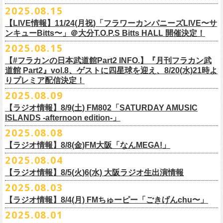
本番を3日後に控えた４人でのお喋り、どうぞお楽しみに！
が響き渡った。“星のブルペン”での、夜空から降り注ぐ星の光のような照
2025.08.15
■8月24日(日) 7:00～10:00 TOKAI RADIO（FM929）『Morning
明演出も忘れがたい。
【LIVE情報】11/24(月祝)「フラワーカンパニーズLIVE〜サ
Delight』
◎「フラカンの日本武道館 Part2 オフィシャルガチャ」
武道館公演チケットは、9/19(金)
まで各プレイガイドにて前売チケット発
もちろん“深夜高速”や“感情七号線”、“馬鹿の最高”“真冬の盆踊り”といっ
ンキューBitts〜」＠大分T.O.P.S Bitts HALL 開催決定！
＊グレートマエカワ インタビューOA
1回：500円(税込)
売中！
た、それ以前発表の名曲たちも会場を盛り上げる。「久々の曲を」とい
2025.08.15
https://www.tokairadio.co.jp/program/md/
全16種類
また、フラカン武道館応援企画として四星球とPIGGSが出演、
9/18(木)高
う紹介と共に、1998年発表のアルバム『マンモスフラワー』の最後に収
BRAHMAN ｢tour viraha 2026｣の
※フィギュア・チェキ・トートの引換券が出た時は、当日中にお引
【#フラカンの日本武道館Part2 INFO.】『月刊フラカン武
き換
円寺HIGHで開催される「SET YOU FREE〜VS SERIES」にグレートマ
録された“虹の雨あがり”が始まった瞬間には、観客たちからどよめきにも
3月22日(日) 愛知 名古屋ReNY limited公演にフラワーカンパニーズの出演
道館 Part2』vol.8、ゲストに四星球を迎え、8/20(水)21時よ
えください。
エカワがDJで出演決定！
フラカン武道館チケットの最後の手売り販売も
似た歓声が上がった。＜いつまでもそう どこまでもそう これからも
が決定しました！
りプレミア配信決定！
【 フィギュア 】4体セット , 高さ:最大8cm
実施！
きっとそうさ／うまくいく事もあって うまくいかない事はないのさ＞
【 チェキ 】1枚
2025.08.09
――そう歌う“虹の雨あがり”を今、武道館で歌いたいと思ったバンドの心
◎BRAHMAN ｢tour viraha 2026｣
【 トート 】高さ35 × 底幅39 × マチ10 cm , 素材:綿100% キャンパス
合わせてお見逃しなく！
が、とても強くて、優しくて、頼もしい。
日時：3月22日(日) 17:00open 18:00start
【ラジオ情報】8/9(土) FM802「SATURDAY AMUSIC
【 アクリルキーホルダー 】本体部分:最大 縦56 × 横30 × 厚さ3 mm
個人的にこの日のハイライトは、本編の終盤で披露された“最後にゃなん
ISLANDS -afternoon edition-」
会場：愛知 名古屋ReNY limited
【 マスキングテープ 】テープ幅30mm , 5m巻き , 材質:紙
＜番組情報＞
とかなるだろう”だった。2017年発表のアルバム『ROLL ON 48』に収録
出演：BRAHMAN,、フラワーカンパニーズ
2025.08.08
■8月9日(土) 12:00〜18:00 FM802「SATURDAY AMUSIC ISLANDS -
【 フォンタブ 】本体部分:55 × 55 mm , 材質:ポリエステル+TPU強化布 ,
『月刊フラカン武道館 Part2』武道館直前スペシャル
された楽曲。このアルバムは前回の武道館公演のあとにリリースされた
チケット料金：3500円(税込/ドリンク代別途要)
【ラジオ情報】8/8(金)FM大阪「なんMEGA!」
afternoon edition-」
金属Dカン
9月17日(水)21:00〜生配信
最初のアルバムであり、そして、このアルバムから再びフラカンは自主
一般チケット発売日：10月4日(土) 10:00
＊グレートマエカワ コメントOA（グレートマエカワの勝手にtop3 / 13〜
2025.08.04
【 缶バッジセット 】2個組 , 直径32mm
本番URL：
https://www.youtube.com/live/ND1cdsaWaZI
レーベルでの活動に戻った。そんな時期に歌われた＜最後の最後の最後
問い合わせ：ジェイルハウス 052-936-6041 www.jailhouse.jp
■8月8日(金) 12:00〜15:00 FM大阪「なんMEGA!」
14時台）
10月25日＠熊本Djangoを皮切りに30箇所31公演を回る全国ワンマンツア
には 絶対なんとかなるんだぜ＞というフレーズは、この2025年の武道
【ラジオ情報】8/5(火)6(水) 大阪ラジオ生出演情報
＊グレートマエカワ インタビューOA
https://funky802.com/saipm/
ー「フラカンのチョイナチョイナ’25/’26」の10月〜12月公演分の一般チ
＊アーカイブ配信中！
館の観客席にいる僕にとって、未来への希望のメッセージのように響い
https://www.fmosaka.net/_sites/16782390
2025.08.03
■8月5日(火)15:00〜18:00 FM COCOLO「MARK’E MUSIC MODE」
ケットが8月30日(土)より発売スタート！
■vol.0 番組スタート直前スペシャル
た。「絶対になんとかなる」――そう歌うロックバンドが、武道館のス
【ラジオ情報】8/4(月) FMちゅーピー「ごきげんchu〜」
＊オクノマサヒコ（オクノシンヤ／グレートマエカワ） 生出演(16:00台
ゲスト：スキマスイッチ
テージで、とても人間くさく、それでいて光に照らされながらロックを
出演予定）
2025.08.01
9/20(土)開催の日本武道館公演を経て、さらに勢いを増してまわるフラカ
https://www.youtube.com/watch?
v=BR4CmNuGCLg&t=28
演奏している。これって、シンプルに奇跡じゃないか。
■8月4日(月)14:00〜17:00 FMちゅーピー「ごきげんchu〜」