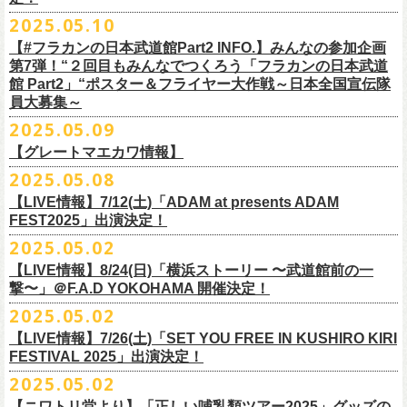
インスタグラムアカウント：
ルです〜」の一般チケットが今週末より発売開始！
※本受付は、スマートフォンからのみお申し込みいただけます。
ド・アイボリーズとフラワーカンパニーズとの異色対バンが決定！
■価格：20,000円(税込) ※送料別（一律：1100円）
https://www.youtube.com/watch?v=6XTayyWwFP0&t=6s
（tax in/1F・2Fスタンディングは整理番号付/ドリンク代別）
presents「DRAGON DELUXE 2025」の開催が決定！
12:00〜17:00)/info@shimizuonsen.com
◎「OYZ NO YAON ＃007 〜オヤジを愛したスパイ〜」
12. スタンドアローン
2025.05.10
◎「フラカンの音楽目録」
7/5(土)喜多方、7/6(日)東京、8/3(日)福山公演は5/25(日)10:00より発売、
フィーチャーフォン、BlackBerry、WindowsPhone、タブレット端末
アイボリーズはマヂカルラブリー・村上（ギター）、囲碁将棋・根建太
■仕様
お問い合わせ：ノースロードミュージック TEL 022-256-1000（営業時
9月6日(土)山梨・甲府桜座 16:30/17:00 （問）FOB新潟 025-229-5000
日時：2025年10月19日(日) 15:30開場∕16:00開演
13. 飛び跳ねマーチ
https://www.instagram.com/
flowercompanyz_mokuroku
7/31(木)松阪公演のみ、諸事情により5/26(月)10:00からの発売に変更とな
（iPad、Android）からのお申し込みはできません。
一（ベース）、GAG・SJ（キーボード）、すゑひろがりず・南條庄助
生地：デニム
■vol.3
間 平日11:00〜16:00）
「DRAGON DELUXE」は、“名古屋のロックシーン活性化”、“
デビューか
【#フラカンの日本武道館Part2 INFO.】みんなの参加企画
http://fobkikaku.co.jp
会場：大阪城音楽堂
14. 40
ります。
※ご利用には、ローソンWEB会員(無料)への登録が必要になります。
（ドラム）、そしてジェラードン・アタック西本（ボーカル）の5人で
厚さ：11オンス
ゲスト：根本要（スターダスト☆レビュー）
第7弾！“２回目もみんなでつくろう「フラカンの日本武道
HP：
https://www.north-road.co.jp/detail/detail.php?eid=87091
ら応援してくれている名古屋の皆さんへの恩返し”、“
名古屋への郷土愛”の
9月7日(日)長野・松本上土劇場 16:00/16:30 （問）FOB新潟 025-229-
出演：スターダスト☆レビュー / 怒髪天 / フラワーカンパニーズ / 笑い飯
15．気持ちいい顔でお願いします
館 Part2」“ポスター＆フライヤー大作戦～日本全国宣伝隊
2023年6月に結成。
■サイズ（cm）
https://www.youtube.com/watch?v=OMoBtAjSn-w
公式X：
https://x.com/hosomichiofrock
3つをテーマに掲げ、2012年より地元・
名古屋で開催しているフラワーカ
5000
http://fobkikaku.co.jp
チケット料金：
16．すべての若さなき野郎ども
員大募集～
エレキセットとは一味違ったフラカンのアコースティックライブ、どう
<受付期間>
番組の中でアイボリーズのオリジナル曲として、アタック西本が書いた
ウエスト/ヒップ/ワタリ/裾幅/股下
ンパニーズの主催イベント。
出演：怒髪天、フラワーカンパニーズ
【指定席】前売料⾦(税込)：
¥7200
17．ディスイズナゴヤ
ぞお楽しみに！
2025年7月2日(水)18:00 ～ 2025年7月6日（日）22:00 (入金終了23:00)ま
歌詞にフラカンメンバーが作曲、アレンジを担当したことがきっかけ
S ＞ 100 / 111 / 37 / 26 / 68
■vol.4：山里亮太（南海キャンディーズ）
2025.05.09
チケット料金：全自由 前売￥6,900-（ドリンク代別）＊未就学児童入場
【芝⽣⾃由席】前売料⾦(税込)：
¥6900
今年2025年9月20日(土)開催「フラカンの日本武道館 Part2 〜超・今が
18．失格（2013 Mix ver.)
で
で、今回の対バンが実現しました！
M ＞ 105 / 116 / 38 / 26.5 / 70
https://youtube.com/live/_ipE-Na37yY
14回目となる今年はいつもと趣向を変え、9/20(土)開催「
フラカンの日本
【グレートマエカワ情報】
不可(小学生以上のご入場される方全てにチケット必要)
問い合わせ：清⽔⾳泉 06-6357-3666 (平⽇12:00〜17:00) /
旬〜」、今回も日本全国各地からたくさんの方に集まっていただけるよ
19．どっち坊主大会
◎フラワーカンパニーズ アコースティック・ワンマンツアー
※上記受付期間内でも、規定枚数に達し次第、受付は終了させていただ
L ＞ 110 / 121 / 39 / 27 / 72
武道館Part2 〜超・今が旬〜」
のアフターパーティー的イベントとして親
一般チケット発売日：7月19日(土)
info@shimizuonsen.com
うに！全国より”フラカンの日本武道館 日本全国宣伝隊員“を大募集致しま
2025.05.08
「
フォーク
の
爆発
2025～座って演奏するスタイルです～」
きます。
一般チケットは6/8(日)より発売開始！
※商品の特性上、サイズ表記から1～2cm程度の誤差が生じる場合がござ
◾️vol.5
◎押競満寿「オクノマサヒコのDJ Dinners〜2025、初夏〜」
しい仲間たちをゲストに
迎えての特別編を企画。
す！
※こちらの商品は、Sony Music Shop、ライブ会場での販売となります
【LIVE情報】7/12(土)「ADAM at presents ADAM
完売必至の初ツーマン、どうぞお楽しみに！
います。
ゲスト：大槻ケンヂ（筋肉少女帯/特撮/オケミス）
5/20(火) OPEN 18:00 CLOSE 23:00 (L/O 22:30)
昨年9月に荻窪TOP BEAT CLUBで行われ好評を博した、フラカン＆ヨコ
☆Sony Music Shop
FEST2025」出演決定！
・7月5日(土)
■予約有効期間
※写真参照 :鈴木圭介、グレートマエカワ S着用/ 竹安堅一 M着用/ミスタ
https://www.youtube.com/watch?v=1EMet2dx9d4
【DJ】奥野真哉、グレートマエカワ
ロコ合同企画「
俺たちのザ・ベストテン〜グレートマエカワ AGE55 前夜
10年前に続き、今回も宣伝隊員のお仕事としてお願いしたいのは学校や
https://www.sonymusicshop.jp/m/item/itemShw.php?
会場：福島・喜多方 大和川酒造北方風土館
予約日含めず１日間
2025.05.02
◎それゆけ！大宮セブンpresents「はぐれ者たちの宴」フラワーカンパニ
ー小西 L着用
※お店のキャパシティに限りがあるため、混雑状況によっては時間制の
祭〜」の第2弾、1978年〜
1989年まで放送されていた伝説の歌番組【ザ・
お店、そのほか人目につく場所への[ポスター貼り]と[フライヤー置き]の
site=S&ima=2253&utm_source=upcocoming&utm_medium=owned&utm_
時間：Open 15:30 / Start 16:00
※2025年7月6日(日)注文分に限り、2025年7月6日(日) 23:00入金締め切
ーズ×アイボリーズ ツーマンライブ
入れ替えとさせていただきます。何卒、ご了承ください。
ベストテン】
のトリビュートライヴとして、
全曲当時のヒット曲でのカ
【LIVE情報】8/24(日)「横浜ストーリー 〜武道館前の一
ポスター＆フライヤー大作戦！
campaign=DQCL000003946&cd=DQCL000003946&srsltid=AfmBOopGUP
◎「チキパン(CHICKEN PUNKS)ジャージ」
チケット料金：前売 ¥5,500（税込／全自由・整理番号付／ドリンク代別
りとなります。
日時：2025年7月23日(水) 開場：18:15 開演：19:00
【料金】2000円 （1ドリンク付き）
ヴァーライヴをお届けします！
撃〜」＠F.A.D YOKOHAMA 開催決定！
作戦を決行いただきましたら、展開していただいている様子を写真に撮
f67JLrBdn1yt7FcWbN_7xUiKMo2OoT8SAQ2R-InUmvVzJt
途要）
価格：￥6,800(税込）
会場：下北沢シャングリラ
【会場】押競満寿 〒151-0062 東京都渋谷区元代々木町25-5
2025.05.02
ってお送りください。フラカン公式SNSにてアップさせていただきま
一般チケット発売日：5月25日(日)
■電子チケット表示期間
ボディ：ネイビー/ホワイト、ライトグレー/ネイビー
出演：フラワーカンパニーズ
ベストテン世代による、ベストテン世代のための、
そしてベストテン世
す。
【LIVE情報】7/26(土)「SET YOU FREE IN KUSHIRO KIRI
プレイガイド：
2025年7月10日(木)～ イベント当日まで
素材 ： ポリエステル 100％ スムース ※ファスナーはダブルスライダー
アイボリーズ
＝＝＝＝＝＝＝＝＝＝＝＝
代じゃなくてもきっと楽しんでいただける、
懐かしくも新鮮でとびきり
FESTIVAL 2025」出演決定！
イープラス
※イベント当日に「入場画面」から進むことができます
サイズ：S / M / L / XL
Vo. アタック西本（ジェラードン）
◎オーバーオールズ
贅沢なステージショウ！
宣伝隊員のみなさま、そしてご協力いただいたお店、学校を「フラカン
2025.05.02
チケットぴあ
＜製品サイズ＞
Gt. 村上（マヂカルラブリー）
6/25(水)吉祥寺MANDA-LA2
乞うご期待！
の日本武道館Part2 サポーター」に認定、フラカンの日本武道館Part2 ス
ローチケ
＜チケット受付に関してのご注意＞
S ： 身丈60cm / 身幅52cm / 裄丈80cm
Ba. 根建太一（囲碁将棋）
出演・オーバーオールズ
【ニワトリ堂より】「正しい哺乳類ツアー2025」グッズの