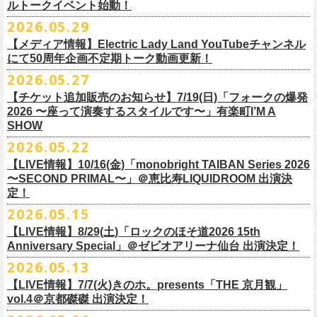
ルトークイベント始動！
素材 ： 綿100％
ローソン、
ミニストップ店舗にて直接払い戻しをさせていただきます。
＜オフィシャル抽選先行＞ 7/13(月)12:00～7/20(月・祝)23:59まで
発売日：7月4日(土)10:00〜
・富山県民小劇場ORBIS
◎「フォークの爆発2026 〜座って演奏するスタイルです〜」
サイズ：S / M / L / XL
ローソンで発券された⽅はローソンへ、
2026.05.29
ミニストップで発券された⽅は
https://
l-tike.com/st1/okuno1202-
1/
プレイガイド：イープラス
https://eplus.jp/sf/detail/
0039320001-
・バール・デ・美富味
7/5(日)兵庫・神戸クラブ月世界 開場15:30/開演16:00
＜製品サイズ＞
ミニストップへお⼿持ちの未使⽤
チケットをお持ちの上、ご来店くださ
他詳細はイベント公式サイトへ →
https://
breast.co.jp/okuno60th/
P0030682P021001?P1=
1221
【メディア情報】Electric Lady Land YouTubeチャンネル
・マリエ6F芝生広場
追加チケット＞2F立ち見席 ￥5,500（税込/ドリンク代別）
S ： 身丈66cm / 身幅55cm / 肩幅52cm / 袖丈21cm
い。実際の払戻⼿
順につきましては、下記URLをご確認ください。
ネクストロード 03-5114-7444（平日14～18時）
https://nextroad-
にて50周年企画不定期トーク動画更新！
・富山駅構内自由通路
＊ステージ上からの眺めになります
M ： 身丈70cm / 身幅58cm / 肩幅55cm / 袖丈23cm
https://l-tike.com/oc/lt/
haraimodoshi/
p.com/
contact/
チケット発売：7月6日 12時～
2026.05.27
＊自由席の方ご入場後、開演10分前のご案内を予定しています
L ： 身丈74cm / 身幅61cm / 肩幅58cm / 袖丈25cm
(注1)チケットの半券がもぎられているものについては、ご返⾦
対応を致
2027年にオープン50周年を迎える名古屋のライブハウスElectric Lady
プレイガイド：e-plus(イープラス)
発売日：7月2日(木)17:00〜
【チケット追加販売のお知らせ】7/19(日)「フォークの爆発
XL ： 身丈78cm / 身幅64cm / 肩幅61cm / 袖丈27cm
しかねます。
Land（通称E.L.L）でぴあ中部×フラワーカンパニーズの合同企画のトー
https://eplus.jp/sf/detail/
4562600001-P0030001
プレイガイド：イープラス
https://eplus.jp/sf/detail/0039320001-
2026 〜座って演奏するスタイルです〜」有楽町I’M A
※上記サイズはあくまでも目安の寸法です
(注2)チケット代以外の外⼿数料(配送⼿数料は除く)の返⾦
については、
クイベントシリーズ、vol.1の開催が8月31日(月)に決定！
フェスHP:
backonlivefes.com
SHOW
P0030685P021001?P1=1221
「フォークの爆発2026 ミニマル巡業 〜うたとギターとコーラスと〜」
「各種⼿数料券」が必要となります。
払い戻しの際に忘れずお持ちくだ
問：清水音泉 06-6357-3666（平日 15:00~18:00）
福島にて開催決定！
2026.05.22
さい。もし各種⼿
数料券を紛失された場合、外⼿数料のご返⾦
は致しか
日本のロック史を彩るさまざまバンドが出演し、ライブハウスシーン黎
info@shimizuonsen.com
ねますので何卒ご了承下さい。
【LIVE情報】10/16(金)「monobright TAIBAN Series 2026
明期ならではの驚きのエピソードから、まるで都市伝説のようなとんで
◎「フォークの爆発
2026
ミニマル巡業 〜うたとギターとコーラスと〜」
〜SECOND PRIMAL〜」＠恵⽐寿LIQUIDROOM 出演決
(注3) 払い戻しには「チケット」が必要です。払い戻し手続きより先に、
も逸話まで、これまでもさまざまな伝説が語られてきたてE.L.L。
※ミニマル巡業とは『
新たな試みとして歌とアコースティックギター一
定！
チケットの発券手続きの上、
再度Loppiにて払戻しお手続きください。
来年2027年にオープン50周年を控えたE.L.Lについて、フラカン鈴木圭介
本とコーラスと小
物の楽器などで構成するライヴ』です
(注4)夜間・早朝(21時～6時頃)は防犯対策として、
レジ内の現⾦が制限さ
2026.05.15
とグレートマエカワがホスト役となり、さまざまなバンドマン、シンガ
日時：
9/21(
月祝
)
開場
15:30/
開演
16:00
れております。その為、夜間・
早朝とその直前・直後の時間帯はつり銭
ー、関係者をゲストに迎えて語り明かすトークセッションを企画。
【LIVE情報】8/29(土)「ロックのほそ道2026 15th
会場：福島
Player
’
s Cafe
2027年にオープン50周年を迎える名古屋のライブハウスElectric Lady
◎
「SMILEY’S CONNECTION スマイリー原島 BIRTHDAY FESTIVAL
が 不⾜する場合がございますので、払い戻しは夜間・
早朝を避けてお⼿
このトークシリーズでは、E.L.L.にこれまで関わってきたミュージシャ
Anniversary Special」＠ゼビオアリーナ仙台 出演決定！
チケット料金：
4,800
円（税込
/
整理番号付
/
ドリンク代別） ※高校生以下
Land（通称E.L.L）でぴあ中部×フラワーカンパニーズの合同企画のトー
6days ～ ハメチ a-GOGO CARNIVAL!!～」
続きいただきますようお願い申し上げます。
ン、関係者、そして当時はファンだった人々とともに、まもなく50年を
2026.05.13
は当日
¥2,000
キャッシュバック（
当日年齢を証明できるもの（学生証、
クイベントシリーズを開始することが決定！
＜
day
２下北沢
CLUB Que
編＞
迎えるライブハウスの、ツワモノたちの記憶を語っていきます。配信や
10月、11月と自身初となるクラブクアトロ・
ワンマンツアーも決まって
保険証など）
のご提示が必要となります）
【LIVE情報】7/7(火)きのホ。presents「THE 京月観」
9
月
3
日
(
木
)
下北沢
CLUB Que
【ローソンチケットでご購入で、電子チケットをご選択の
インタビューでは語れない、ここだけの話もたくさん披露予定。
いるフラワーカンパニーズ、
2026年を右肩上がりに盛り上げる8箇所9公
一般チケット発売日：
7
月
18
日
(
土
)
vol.4＠京都磔磔 出演決定！
日本のロック史を彩るさまざまバンドが出演し、ライブハウスシーン黎
出演：
POLYSICS
／フラワーカンパニーズ／
SCOOBIE DO
お客様】
演のツアー開催決
定！
問い合わせ：ノースロードミュージック
明期ならではの驚きのエピソードから、まるで都市伝説のようなとんで