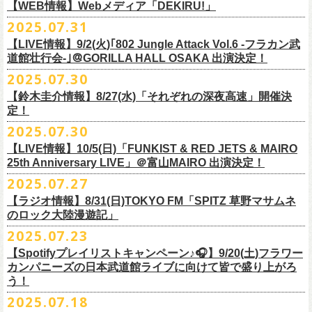
https://cocolo.jp/site/blog/1150
ンの全国ツアー、
どうぞお楽しみに！
また武道館でフラカンのライブが観たい。そう心から思う。武道館はほ
【WEB情報】Webメディア「DEKIRU!」
https://chupea.fm/
■vol.1
いほいできる会場ではなくても、こんなフラカンのライブをこれからい
＊グレートマエカワ 生出演(15:00〜出演予定）
2025.07.31
■8月6日(水)14:00〜17:51 FM802「THE NAKAJIMA HIROTO SHOW 802
7/31(木)Webメディア「DEKIRU!」
◎フラワーカンパニーズ ワンマンツアー「フラカンのチョイナチョイ
ゲスト：加藤ひさし、古市コータロー(THE COLLECTORS)
っぱい観たい。思えば初めてロックを聴いた頃からずっと、その衝撃や
【LIVE情報】9/2(火)｢802 Jungle Attack Vol.6 -フラカン武
RADIO MASTERS」
＊グレートマエカワインタビュー掲載
ナ’25/’26」
https://www.youtube.com/watch?
v=kTtAgK2Iq4A&t=2345s
感動が「思い出」という箱の中に納まらなくて、ずっとリアルに生き続
10年ぶり2回目となる日本武道館公演『フラカンの日本武道館 Part2 〜
道館壮行会-｣＠GORILLA HALL OSAKA 出演決定！
＊グレートマエカワ 生出演(17:00台出演予定）
「グレートマエカワさんのDIY魂が知りたい！〜自分たちが「面白い」と
2025年
けちゃうものだから、僕はこうやって文章を書いたりしている。この10
超・今が旬〜』を9月20日(土)
に開催するフラワーカンパニーズが、
今年1
2025.07.30
https://funky802.com/masters/
思うことが、バンドの未来につながる〜」
10月25日(土) 熊本Django 16:30/17:00
■vol.2
年ぶりのフラカンの武道館ライブも、「思い出」という箱にはなかなか
月より月１配信のYouTube番組『月刊フラカン武道館 Part2』をスター
https://media.wakasa.jp/articles/diymusic/1504/
10月26日(日) 長崎ホンダ楽器 15:30/16:00
ゲスト：Hump Back
【鈴木圭介情報】8/27(水)「それぞれの深夜高速」開催決
収まらないだろうし、収めるべきじゃない。これはきっと新しいはじま
ト、8回目のゲストとして、
四星球の出演が決定！
来月9月20日(土)、10年ぶり2度目の日本武道館公演『
フラカンの日本武道
＊「フラカンの日本武道館 Part2 オフィシャルガチャ」につきまして
11月3日(月・祝) 渋谷duo MUSIC EXCHANGE 15:15/16:00
定！
https://www.youtube.com/watch?
v=6XTayyWwFP0&t=6s
り。これからフラワーカンパニーズは、さらに凄いことになるだろう。
館 Part2 〜超・今が旬〜』を開催するフラワーカンパニーズ、
武道館前
・500円玉専用となりますので、
ご利用予定の方は500円玉をご用意くだ
11月8日(土) 徳島club GRINDHOUSE 16:30/17:00
絶対にそうなるだろう。
2025.07.30
番組スタート直前スペシャルのvol.0としてスキマスイッチ、
第１回目の
苦しい夜を乗り越えて来た芸人さんがそれぞれの夜を語り〈深夜高速〉
最後のワンマンライブとして開催する8月24日(日)「
横浜ストーリー 〜武
さい（
他の硬貨は使用不可）
11月9日(日) 米子AZTiC laughs 15:30/16:00
■vol.3
ゲストとしてTHE COLLECTORSの加藤ひさし(vo)と古市コータロー(
g)、
【LIVE情報】10/5(日)「FUNKIST & RED JETS & MAIRO
を熱唱するライブ、今年も開催決定！
道館前の一撃〜」＠F.A.D YOKOHAMA（会場チケット完売）
の模様がニ
・お一人様1回のお並びにつき5回しまでとさせていただきます
11月15日(土) 福井CHOP 16:30/17:00
◎「少しだけピュアなチョイナロンT」
ゲスト：根本要（スターダスト☆レビュー）
◎フラワーカンパニーズ「フラカンの日本武道館 Part2 〜超・今が
第２回目にHump Back、第３回目はスターダスト☆レビューの根本要、
25th Anniversary LIVE」＠富山MAIRO 出演決定！
コニコ生放送にて独占生中継されることが決定！
11月16日(日) 神戸VARIT. 15:30/16:00
https://www.youtube.com/watch?
v=OMoBtAjSn-w
価格：¥4,000（税込）
旬〜」
第４回目は南海キャンディーズの山里亮太、
第５回目は筋肉少女帯の大
2025.07.27
◎「それぞれの深夜高速」
11月29日(土) 名古屋E.L.L 16:30/17:00
ボディカラー：ホワイト
2025年9月20日(土)＠日本武道館 OPEN 15:30 START 16:30
槻ケンヂ、
第６回目はBRAHMANのボーカル・TOSHI-LOW、
そして第７
【日時】2025年8月27日（水）18:40開場 19:00開演
ライブの一部はどなたでも無料で視聴が可能、
ニコニコプレミアム会員
【ラジオ情報】8/31(日)TOKYO FM「SPITZ 草野マサムネ
11月30日(日) 静岡サナッシュ 15:30/16:00
■vol.4：山里亮太（南海キャンディーズ）
素材 ： 綿100％
回目はラッパー・シンガーソングライターのNovel Coreを招きお届けして
今年12月末をもって営業終了となる大分のライブハウスT.O.P.S
【会場】下北沢・小劇場B1
に登録するとライブ全編、
見逃し配信が視聴可能となります。
のロック大陸漫遊記」
12月6日(土) 宇都宮HEAVEN’S ROCK VJ-2 16:30/17:00
https://youtube.com/live/_ipE-
Na37yY
サイズ：S / M / L / XL /XXL
＜SET LIST＞
きた今番組（全回アーカイブ配信中）。
BittsHALLにて、フラワーカンパニーズのワンマンライブが決定！
【出演者】MC：東京03角田 特別審査員：フラワーカンパニーズ鈴木
12月7日(日) 水戸LIGHT HOUSE 15:30/16:00
2025.07.23
＜製品サイズ＞
SE Eeyo
第８回目となる今回のゲストは、”日本一泣けるコミックバンド”
、四星球
■8月31日(日)21:00〜21:55 TOKYO FM「SPITZ 草野マサムネのロック大
ゲスト：4名
武道館公演を１ヶ月後に控えたフラカンの盛り上がり必至の貴重な
ライ
12月13日(土) 盛岡CLUB CHANGE WAVE 16:30/17:00
■vol.5
S ： 身丈65cm / 身幅49cm / 肩幅42cm / 袖丈 60cm
1 少年卓球
【Spotifyプレイリストキャンペーン♪🎧】9/20(土)フラワー
を招聘！
陸漫遊記」
9/2(火)大阪GORILLA HALL OSAKAで開催される｢802 Jungle Attack Vol.6
◎「フラワーカンパニーズLIVE〜サンキューBitts〜」
【料金】￥3,500-（税込・整理番号付き自由席）
ブ、どうぞお見逃しなく！
12月14日(日) 弘前KEEP THE BEAT 15:30/16:00
ゲスト：大槻ケンヂ（筋肉少女帯/特撮/オケミス）
M ： 身丈69cm / 身幅52cm / 肩幅45cm / 袖丈62cm
2 ピースフル
カンパニーズの日本武道館ライブに向けて皆で盛り上がろ
＊鈴木圭介、グレートマエカワ ゲスト出演決定！
-フラカン武道館壮行会-｣にフラワーカンパニーズの出演が決定！
日時：2025年11月24日(月祝) OPEN15:30/START16:00
【発売日】Livepocket
12月21日(日) 京都磔磔 15:30/16:00
https://www.youtube.com/watch?
v=1EMet2dx9d4
う！
L ： 身丈73cm / 身幅55cm / 肩幅48cm / 袖丈63cm
3 ただいま実演中
20年以上にわたる付き合いで、
先輩後輩の枠を超えた関係性の2組。四星
壮行会、ありがとうございます！嬉涙
会場：大分T.O.P.S BittsHALL
・7月30日（水）21:00 先行抽選受付開始（～8月12日（火）11:00
＊配信詳細
12月22日(月) 京都磔磔 18:30/19:00
XL ： 身丈77cm / 身幅58cm / 肩幅52cm / 袖丈64cm
4 ライトを消して走れ
2025.07.18
球にことあるごとに”
危機”を救ってもらってきたフラカン、
さらに現在展
※全国38局ネット＞
各放送局のオンエア日時は番組公式サイトでご確認
チケット料金：前売¥5,200(税込/整理番号付/ドリンク代別)
迄）・8月16日（土）11:00 一般発売開始
◎フラワーカンパニーズ「横浜ストーリー〜武道館前の一撃〜」＠
F.A.D
2026年
■vol.6
XXL：身丈81cm / 身幅63cm / 肩幅56cm / 袖丈65cm
5 アメジスト