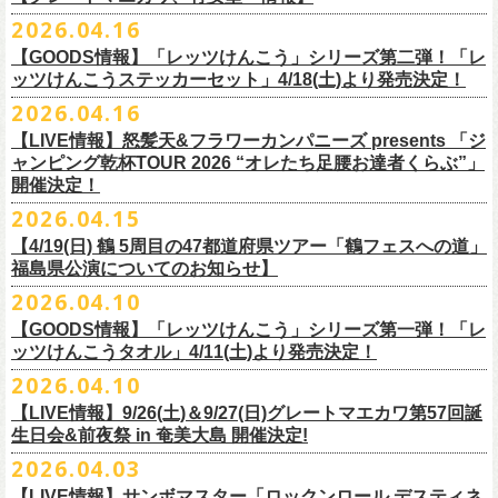
ー」の歌詞をデザインした「モンキーTシャツ」！
い。
証明できるもの（学生証、保険証など）
のご提示が必要となります）
チケット料金：全席指定¥3,500（税込） *未就学児童入場不可
hot.ne.jp/
☆オフィシャル先行☆
一般発売に先がけ、5/22(金)よりオフィシャル先行受付がスタート！
2026.04.16
≪受信可能ドメイン≫
l-tike.com
/
ent.
lawson.co.jp
一般チケット発売日：8月29日(土)
うつみようこ＆Yokoloco Band LIVE情報
チケット発売日：5月30日(土)10:00
5月15日(金)18:00 〜 5月24日(日)23:59
どうぞお見逃しなく！
4/30(木)恵比寿リキッドルーム公演より販売開始いたします！
＜お問合せ＞ローソンチケットインフォメーション
https:
//l-
【GOODS情報】「レッツけんこう」シリーズ第二弾！「レ
[オクノシンヤ(key)クハラカズユキ(ds)グレートマエカワ(b)竹安堅一(g)う
プレイガイド：チケットぴあ
https://t.pia.jp/
https://w.pia.jp/s/hosomichi26ofs/
tike.com/contact/
ッツけんこうステッカーセット」4/18(土)より発売決定！
つみようこ (vo.g)]
お問い合わせ：ell.SIZE 052-211-3997
＊本公演のチケットはチケット不正転売禁止法の対象となる「特定興行
◎「monobright TAIBAN Series 2026 〜SECOND PRIMAL〜」
2026.04.16
Electric Lady Landホームページ ＞
https://www.ell.co.jp/
入場券」となります
「レッツけんこう」シリーズ第二弾！ステッカーセットの発売が決定！
日時：2026年10月16日(金) 開場18:00/開演19:00
・6月5日(金) ＠名古屋TOKUZO
※本イベントはトークイベントです。当日はライブパフォーマンスはご
【LIVE情報】怒髪天&フラワーカンパニーズ presents 「ジ
4/18(土)SaToMansion 10th anniversary festival【南部事変 2026】公演よ
会場：恵⽐寿LIQUIDROOM
*ワンマン
ざいません。
ャンピング乾杯TOUR 2026 “オレたち足腰お達者くらぶ”」
◎「ロックのほそ道2026 〜15th Anniversary Special〜」
り販売開始いたします！
出演：モノブライト / フラワーカンパニーズ
18:30open 19:30start
開催決定！
「フォークの爆発2026 ミニマル巡業 〜うたとギターとコーラスと〜」
日時：2026年8月29日(土) 16:00 / 17:00
チケット料金：前売5,500円(税込/ドリンク代別/整理番号付)
京都のアイドルグループ・きのホ。の主催企画「THE 京月観」7/7(火)＠
予約￥5,000 当日￥5,500
編、長野での開催が決定！
2026.04.15
会場：ゼビオアリーナ仙台
一般チケット発売日：7月11日(土)
京都磔磔にフラワーカンパニーズの出演が決定！
https://www.tokuzo.com/2026Jun/20260605
出演：阿部真央 / クリープハイプ / Spitz / フラワーカンパニーズ（五十
2020年開催した「フラカンの横浜アリーナ」から続く＜フラカンの横浜
問い合わせ：ディスクガレージ https://info.diskgarage.com
【4/19(日) 鶴 5周⽬の47都道府県ツアー「鶴フェスへの道」
◎「フォークの爆発2026 ミニマル巡業 〜うたとギターとコーラスと〜」
音順）
ストーリー＞シリーズ、
福島県公演についてのお知らせ】
本日5月13日20:00から、チケットの先行抽選予約の受付もスタート！
◎「着ぐるみラッコのマグカップ」
・6月5日(土) ＠名古屋TOKUZO
※ミニマル巡業とは『
新たな試みとして歌とアコースティックギター一
料金：アリーナスタンディング￥10,000(税込・ブロック指定・入場整理
今年も8月23日(日)F.A.D YOKOHAMAにて開催決定！
＊オフィシャル先行受付＊
どうぞお見逃しなく！！
価格：￥2,000(税込）
2026.04.10
*ゲストあり：EDDIE（the 原爆オナニーズ）森田裕(バレーボールズ)
本とコーラスと小
今週末に出演を予定しておりました
物の楽器などで構成するライヴ』です
番号付)、スタンド指定席：￥10,000(税込)、車椅子席：￥11,000(税込)
期間：2026年5⽉22⽇(⾦) 18:00〜2026年5⽉31⽇(⽇) 23:59
カラー：グリーン , ホワイト
【GOODS情報】「レッツけんこう」シリーズ第一弾！「レ
17:00open 18:00start
日時：7/14(火) 開場18 : 30/開演19 : 00
お問い合わせ：ノースロードミュージック TEL 022-256-1000（営業時
◎「横浜ストーリー2026」
受付URL：
https://l-tike.com/monobright/
◎きのホ。presents「THE 京月観」vol.4
素材 ： ポリプロピレン
ッツけんこうタオル」4/11(土)より発売決定！
予約￥5,000 当日￥5,500
会場：
■2026年4月19日（日） 鶴 5周⽬の47都道府県ツアー「鶴フェスへの道」
長野
BAR THREE
間 平日11:00〜16:00）
日時：8月23日(日)Open 15:30 / Start 16:00
日時：2026年7月7日(火) 18:00 OPEN/18:30 START
サイズ：直径 約82mm × 高さ 約92mm
https://www.tokuzo.com/2026Jun/20260606
2026.04.10
チケット料金：4,800円（税込/整理番号付/ドリンク代別） ※高校生以下
福島県公演
HP:
https://rocknohosomichi.com
会場：神奈川・F.A.D
YOKOHAMA
会場：京都磔磔
容量／約340ml
お待たせしました、「レッツけんこう」シリーズの発売が決定！
は当日¥2,000キャッシュバック（
会場：福島県・OUTLINE 出演：鶴 / フラワーカンパニーズ
当日年齢を証明できるもの（学生証、
Instagram:
https://www.instagram.com/hosomichiofrock/
チケット料金：前売￥5,200（税込/整理番号付/
ドリンク代別）
【LIVE情報】9/26(土)＆9/27(日)グレートマエカワ第57回誕
出演：フラワーカンパニーズ / きのホ。
本体重量／約92g
第一弾として、「レッツけんこうタオル」が完成！
・6月7日(日)「Rainbow Hill 2026」」＠大阪 服部緑地・野外音楽堂
保険証など）
のご提示が必要となります）
X:
https://x.com/hosomichiofrock
生日会&前夜祭 in 奄美大島 開催決定!
※高校生以下は当日￥2,000キャッシュバック （当日年齢を証明できるも
チケット料金：¥4,800 (ドリンク代別途)
耐熱温度：140℃
4/11(土)「フラカンと行くザ50回転ズの故郷巡りツアー！」＠出雲アポロ
*イベント出演
一般チケット発売日：5月23日(土)
につきまして、鶴のオフィシャルサイトでお知らせがありましたとお
の(学生証、保険証など)
のご提示が必要となります）
2026.04.03
＊チケット先行抽選受付： 5/13(水)20:00~ 5/26(M火)23:59
耐冷温度：-40℃
公演より販売開始いたします！
開場/開演11:00 – 終演18:30予定
問い合わせ：長野CLUB JUNK BOX
り、延期となりました。
一般発売日:6月27日(土)
https://w.pia.jp/t/kinopo-
thekyogetsukan/
※ やわらかい乳白色と独特の透け感のあるマグカップです。
【LIVE情報】サンボマスター「ロックンロール デスティネ