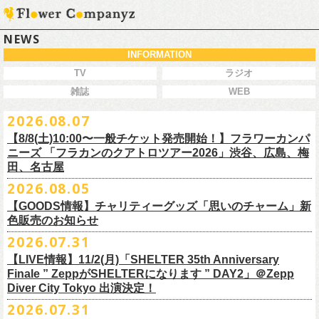
NEWS
INFORMATION
TV
ラジオ
雑誌
WEB
2026.08.07
【8/8(土)10:00〜一般チケット発売開始！】フラワーカンパ
ニーズ 「フラカンのクアトロツアー2026」渋谷、広島、梅
田、名古屋
2026.08.05
今秋開催！自身初となるクラブクアトロ・ワンマンツアー、8/8(土)一般
【GOODS情報】チャリティーグッズ「思いのチャーム」新
チケット発売がスタート！
色販売のお知らせ
どうぞお早めに〜
2026.07.31
【LIVE情報】11/2(月)「SHELTER 35th Anniversary
チャリティーグッズ「思いのチャーム」（リフレクターチャーム）の再
Finale ” ZeppがSHELTERになります ” DAY2」＠Zepp
販が決定致しました。
Diver City Tokyo 出演決定！
白、緑、赤オレンジの３つの新色展開で、
2026.07.31
8/23(日)フラワーカンパニーズ ワンマンライブ「横浜ストーリー2026」