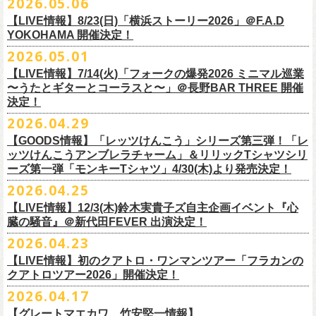
2026.05.06
OPEN 18:15
／
START 19:00
この第一回目となるゲストに、中村達也さんをお迎えしてお届けしま
払戻し期間内に購入された申込サイト内「マイページ」
◎「ラッコなエコバッグ」
より払戻し手続
も逸話まで、これまでもさまざまな伝説が語られてきたてE.L.L。
前売￥
5,500-
／当日￥
6,000-
（ドリンク代別）
す！
【LIVE情報】8/23(日)「横浜ストーリー2026」＠F.A.D
きの上、CASH POST(注 1)をご利用いただき、払戻しさせていただきま
価格：￥1,500(税込）
◎「フラカンの年末ベストナイン2026」
来年2027年にオープン50周年を控えたE.L.Lについて、フラカン鈴木圭介
チケット発売日：2026
年
7
月
5
日
(
日
) 12:00
～
YOKOHAMA 開催決定！
どうぞお楽しみに！
す。
カラー：オリーブ
11/21(土) 函館ARARA 開場16:30/開演17:00 問い合わせ：ARARA
とグレートマエカワがホスト役となり、さまざまなバンドマン、シンガ
プレイガイド：
Live Pocket
https://livepocket.jp/e/que20260903
2026.05.01
お客様ご自身でのお手続きが必要となりますため、
素材 ： ポリエステル
下記URLより払戻し手
11/23(月・祝)八戸ROXX 開場15:30/開演16:00 問い合わせ：ノースロ
ー、関係者をゲストに迎えて語り明かすトークセッションを企画。
問：
AILE C.E Works 03-5433-2500
◎ツワモノたちの記憶〜E.L.L50周年プロジェクト・スペシャルトーク〜
順をご確認の上、
サイズ：本体／約W310mm ×H340mm（持ち手含む500mm）
払戻し期限内にお手続きをお願いいたします。
ードミュージック
【LIVE情報】7/14(火)「フォークの爆発2026 ミニマル巡業
このトークシリーズでは、E.L.L.にこれまで関わってきたミュージシャ
vol.1
https://l-tike.com/guide/a_
持ち手／約W50mm × H160mm
cashpost.html
〜うたとギターとコーラスと〜」＠長野BAR THREE 開催
11/28(土) 宮崎LAZARUS 開場16:30/開演17:00 問い合わせ：LAZARUS
ン、関係者、そして当時はファンだった人々とともに、まもなく50年を
家主のツアー「YANUSHI LIVE TOUR 2026」にフラワーカンパニーズの
開催日時：2026年8月31日（月）開場19:00 開演19:30
決定！
※電子チケットの仕様上、
折りたたみマチ／約160mm
購入チケットを一部のみ払戻しすることはで
11/29(日) 鹿児島SR HALL 開場15:30/開演16:00 問い合わせ：SR HALL
迎えるライブハウスの、ツワモノたちの記憶を語っていきます。配信や
出演が決定！
◎「Handmade Rockエプロン」価格：￥5,500(税込）
会場：ell.SIZE （名古屋市中区大須2-10-43）
きません。
容量：約12L
12/5(土) 足利ライブハウス大使館 開場16:30/開演17:00 問い合わせ：
2026.04.29
インタビューでは語れない、ここだけの話もたくさん披露予定。
8/9(日)東京・SHIBUYA CLUB QUATTRO に出演させていただきます。
カラー：ダークインディゴ, キャメル
出演：鈴木圭介、グレートマエカワ、平野茂平 （Electric Lady Land会
（注 1）
※ ハンドル部分のゴムで止めて小さく携帯できます
金融庁管轄の資金移動者である株式会社ＤＧフィナンシャルテク
ネクストロード
【GOODS情報】「レッツけんこう」シリーズ第三弾！「レ
チケット完売となっておりました7/19(日)開催「フォークの爆発2026 〜
素材 ：
長） ゲスト：中村達也
ノ
ロジー(資金移動業者登録 番号：関東財務局長第 00094 号)の
12/6(日) 松本ALECX 開場15:30/開演16:000 問い合わせ：FOB新潟
7/10(金)開催のvol.0ではElectric Lady Land創始者であり現会長の平野茂
ッツけんこうアンブレラチャーム」＆リリックTシャツシリ
◎「YANUSHI LIVE TOUR 2026」 -東京公演-
座って演奏するスタイルです〜」東京・有楽町I’M A SHOW 公演につきま
（ダークインディゴ）綿 90％ , レーヨン 10％ デニム
チケット料金：全席指定¥3,500（税込） *未就学児童入場不可
「CASHPOST」が提供しているサービスです。
ーーーーー
12/11(金) 京都磔磔 〜年末恒例磔磔2デイズ〜 開場18:30/開演19:00
ーズ第一弾「モンキーTシャツ」4/30(木)より発売決定！
平氏をゲストに迎え、フラワーカンパニーズ メンバー4人とともにお届け
日時：2026/8/9(日) OPEN 17:00 / START 18:00
して、若干枚数＜立ち見指定＞での追加販売を行うことが決定しまし
（キャメル）綿 100％ キャンバス
チケット発売日：7月11日(土)10:00
購入されたマイページより払戻しさせていただきます。
問い合わせ：清水音泉
します。
2026.04.25
会場：SHIBUYA CLUB QUATTRO
8月29日(土)、30日(日)＠ゼビオアリーナ仙台 で開催されるスピッツ主催
た。
サイズ：フリー（着丈 92cm , 横幅 70cm , ショルダーテープ長 160cm）
プレイガイド：チケットぴあ
https://t.pia.jp/
PKコード：332-844
「レッツけんこう」シリーズ第三弾！アンブレラチャームの発売が決
マイページ：
https://l-tike.com/
mypage/
12/12(土) 京都磔磔 〜年末恒例磔磔2デイズ〜 開場16:30/開演17:00
今後のゲスト発表と合わせて、どうぞお楽しみに！
出演：家主 GUEST：フラワーカンパニーズ
「ロックのほそ道2026 〜15th Anniversary Special〜」にフラワーカンパ
※ フロントポケットにペン差し付き
お問い合わせ：ell.SIZE 052-211-3997
【LIVE情報】12/3(木)鈴木実貴子ズ自主企画イベント『心
定！
※本手続き中の操作、ご登録内容はしっかりとご確認のうえ、
お手続き
問い合わせ：清水音泉
チケット前売料金：一般 4,500円 / 学生 3,500円(共にドリンク代別)
ニーズの出演が決定！
◎「フォークの爆発2026 〜座って演奏するスタイルです〜」
臓の騒音』＠新代田FEVER 出演決定！
Electric Lady Landホームページ ＞
https://www.ell.co.jp/
アルミ蒸着袋入り、ランダムでご購入いただく”どれになるかお楽しみス
ください。
12/19(土) 盛岡岩手県公会堂21号室 〜ツアー最終日はフォークの爆
◎ツワモノたちの記憶〜E.L.L50周年プロジェクト・スペシャルトーク〜
※学生は公演当日に学生証の提示が必要となります
フラワーカンパニーズの出演日は8月29日(土)になります。
7/19(日)東京・有楽町I’M A SHOW 15:15/16:00
※本イベントはトークイベントです。当日はライブパフォーマンスはご
2026.04.23
タイル”での販売となります。
またお手続き時のお客様の不備に伴う対応は一切できかねますため
、ご
発〜 *アコースティックライヴ 開場16:30/開演17:00 問い合わせ：ノ
vol.0
※中学生以下無料
追加チケット＞立ち見指定 ￥5,500（税込/ドリンク代別）
ざいません。
了承ください。
ースロードミュージック
【LIVE情報】初のクアトロ・ワンマンツアー「フラカンの
開催日時：2026年7月10日（金）開場18:30 開演19:00
プレイガイド：チケット(イープラス)：
5月15日(金)18:00より、チケット先行受付もスタート！（〜5月24日
発売日：5月30日(土)10:00〜
さらに、フラカンの楽曲（歌詞）をデザインしたリリックTシャツシリー
※メール受信に際して、
事前に下記2つのドメインを受信できるように設
チケット料金：前売￥5,200(税込/ドリンク代別途要) / *12/19盛岡公演の
クアトロツアー2026」開催決定！
会場：ell.SIZE （名古屋市中区大須2-10-43）
一般チケット発売日：2026/5/30(土) 10:00 URL：
(日)23:59まで）
問：ネクストロード 03-5114-7444（平日14～18時）
https://nextroad-
モノブライトの対バンツアーにフラワーカンパニーズの出演が決定！
ズが新たに登場！
定しておいてくだ
さい。
み 前売￥5,500(税込/指定席/ドリンク代別途要)
2026.04.17
出演：フラワーカンパニーズ ゲスト：平野茂平 （Electric Lady Land会
https://eplus.jp/yanushi/
「ロックのほそ道」15周年、みんなで盛大にお祝いしましょう！
p.com/contact/
10/16(金)恵⽐寿LIQUIDROOM 公演に出演させていただきます。
第一弾は1998年リリースのアルバム『マンモスフラワー』収録「モンキ
メールが届かない場合等も、
必ず期間内にご自身で設定をご確認くださ
＊全公演共通＞高校生以下は当日¥2,000キャッシュバック（
当日年齢を
長）
問い合わせ：HOT STUFF PROMOTION 050-5211-6077
https://www.red-
【グレートマエカワ、竹安堅一情報】