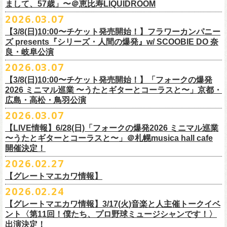
フラワーカンパニーズ presents「DRAGON DELUXE 2026」開催決定！
まして、57歳」〜＠恵比寿LIQUIDROOM
＊ライブハウス会場限定店頭先行：4/4(土) 12:00〜19:00
のみ
チケット料金：前売 ¥4,500(税込/ドリンク代別）
7月8月に開催するフラワーカンパニーズのアコースティック企画「フォ
・石巻 BLUE RESISTANCE店頭
2026.03.07
会場：国営みちのく杜の湖畔公園 北地区 エコキャンプみちのく
一般チケット発売日：4/25(土) 10:00
「DRAGON DELUXE」は、“名古屋のロックシーン活性化”、“
デビューか
ークの爆発2026 〜座って演奏するスタイルです〜」の一般チケット発売
〒986-0824 宮城県石巻市立町１丁目１－２－１
７
HP：
https://arabaki.com/
▼OFFICIAL HP先行
【3/8(日)10:00〜チケット発売開始！】フラワーカンパニー
5月23日(土)、24日(日)＠東京・錦糸公園で行われる「ニクオン2026」に
ら応援してくれている名古屋の皆さんへの恩返し”、“
名古屋への郷土愛”の
が3/28(土)10:00よりスタート！
*注意事項
【受付期間】4/4(土) 10:00 ～ 4/12(日) 23:59
ズ presents『シリーズ・人間の爆発』w/ SCOOBIE DO 奈
フラワーカンパニーズの出演が決定！
3つをテーマに掲げ、2012年より地元・
名古屋で開催しているフラワーカ
また、先日追加発表いたしました「フォークの爆発2026 ミニマル巡業 〜
東北地方在住者のみの先着販売となります
[GTR祭’26 SPECIAL BAND]
【当落・入金期間】4/15(水) 13:00 ～ 4/19(日) 21:00
良・岐阜公演
フラカンの出演はいずれか1日となります。
ンパニーズの主催イベント。
うたとギターとコーラスと〜」6/28(日)＠札幌musica hall cafeのチケット
１人１枚のみ購入可能
＊The Birthday (クハラカズユキ, ヒライハルキ, フジイケンジ)
【受付URL】
https://eplus.jp/g-freakfactory/
2026.03.07
THE BOYS&GIRLS 15th ANNIVERSARY TOUR《GO AHEAD 2026》に
も同じく3/28(土)10:00よりスタート！
住所記載の身分証確認持参の上、
それぞれのライブハウス店頭にて販売
＊ Paledusk
————————————————
フラワーカンパニーズの出演が決定！
◎「ニクオン2026」
【3/8(日)10:00〜チケット発売開始！】「フォークの爆発
15回目となる今年は初のアコースティックセットスタイル”
フォークの爆
します
・Kyeboad：高野勲
○枚数制限：お一人様2枚まで
7月23日(木)＠八王子RIPS にて、15周年お祝いさせていただきます！
日時：2026年5月23日(土)、24日(日) 11:00〜19:00 ※フラワーカンパ
2026 ミニマル巡業 〜うたとギターとコーラスと〜」京都・
発編”で開催！
購入は現金のみとなります
[GUEST GUITAR ＆ VOCALS]
○3歳以上のお客様はチケットが必要。「3歳未満のお子様」は保護者と一
ニーズの出演はいずれか1日
広島・高松・鳥羽公演
ゲストにお招きするのは、YO-KING、そしてヒグチアイ！
◎「フォークの爆発2026 〜座って演奏するスタイルです〜」
転売は固く禁止とさせていただきます
・うつみようこ
緒の場合は保護者1名につき1名まで入場無料。（保護者1名、「3歳未満
◎THE BOYS&GIRLS 15th ANNIVERSARY TOUR《GO AHEAD 2026》
会場：錦糸公園（東京都墨田区錦糸4-15-1）
2026.03.07
素敵な弾き語りをしてくださるお二人と共に、
贅沢な1日をお届けしま
7/4(土)岡山・倉敷新渓園敬倹堂 16:30/17:00 問：キャンディープロモ
公演当日も身分証を確認させて頂きます（U-22割も同様）
・菅原卓郎(9mm Parabellum Bullet)
のお子様」2名の場合は入場不可。）
日時：2026年7月23日(木) OPEN 18:30 / START 19:00
出演：フラワーカンパニーズ、勝手にしやがれ、馬場俊英、
松室政哉、
す。
ーション岡山
当日11:30〜整列開始いたします
【LIVE情報】6/28(日)「フォークの爆発2026 ミニマル巡業
・曽我部恵一
○今回のイベントに関しては、電子チケットまたは紙チケットとさせて頂
会場：八王子RIPS
ジャンクフジヤマ、THESE THREE WORDS、Ally CARAVAN、the
7/5(日)兵庫・神戸クラブ月世界 15:30/16:00 問：清水音泉
〜うたとギターとコーラスと〜」＠札幌musica hall cafe
近隣のご迷惑になるためそれ以前のお並びは禁止とさせていただき
ます
・竹安堅一(フラワーカンパニーズ)
きます。
出演：THE BOYS&GIRLS、フラワーカンパニーズ
Tiger、island etc.、BOΦGY 他
◎フラワーカンパニーズ presents 「DRAGON DELUXE 2026 〜フォーク
開催決定！
7/11(土)岐阜・郡上八幡Club Layla 16:30/17:00 問：クラブレイラ
その他詳細：
https://www.gip-web.co.jp/schedule/detail/8491#13568
・TAKUMA(10-FEET)
————————————————
チケット料金：5,000円/10代割：¥4,000 （税込/ドリンク代別)
入場/観覧：無料/オールスタンディング
の爆発編〜」
7/19(日)東京・有楽町I’M A SHOW 15:15/16:00 問：ネクストロード
問い合わせ：
2026.02.27
G.I.P.
https://www.gip-web.co.jp/t/info
・Duran
問い合わせ：
https://info.diskgarage.com/
その他詳細：
https://www.theboysandgirls.net/goahead26
アクセス：JR総武線「錦糸町駅」北口より徒歩3分、
東京メトロ半蔵門線
日時：2026年8月30日(日) 開場16:30 開演17:00
4/30(木)鈴木圭介57歳の誕生日に恵比寿
LIQUIDROOMNにてワンマンライ
8/1(土)福岡・門司BRICK HALL 16:30/17:00 問：ブリックホール
・TOSHI-LOW (OAU/BRAHMAN/the LOW-ATUS)
【グレートマエカワ情報】
「錦糸町駅」4番出口すぐ
会場：愛知＠名古屋 DIAMOND HALL
ブ、本日より一般チケットの発売がスタート！
8/2(日)福岡・門司BRICK HALL 15:30/16:00 問：ブリックホール
＊宮古公演
&KOHKI(OAU/BRAHMAN)
肉ハジケテ、音シタタル。 フードフェスと音楽フェスのコラボイベント
2026.02.24
出演：フラワーカンパニーズ（*アコースティックSET）、
YO-KING、ヒ
チケット料金：5,500円（税込/整理番号付/ドリンク代別）
日時：2026年7月26日(日) 開場 17:30 / 開演 18:00
・布袋寅泰
「ニクオン2026」
今年も開催！
5/4(月祝)5/5(火祝)＠大阪・泉大津フェニックスで開催される
グチアイ
【グレートマエカワ情報】3/17(火)音楽と人主催トークイベ
※7/4＠倉敷はドリンク代なし、7/19＠東京は全席指定
会場：岩手・カウンターアクション宮古
・ホリエアツシ(ストレイテナー)
墨田区を中心とした人気飲食店約20店舗が自慢の肉料理を披露。
ステー
「OTODAMA’26」にフラワーカンパニーズの出演が決定！
6月20日(土)、21日(日)に渋谷のライブハウスで開催される『YATSUI
チケット料金：前売 ¥5,500（税込/椅子席/整理番号付/ドリンク代別途
ント〈第11回！僕たち、プロ野球ミュージシャンです！〉
◎フラワーカンパニーズ・ワンマンライヴ
※高校生以下は当日¥2,000キャッシュバック（
当日年齢を証明できるも
出演：サンボマスター、フラワーカンパニーズ
・松尾レミ(GLIM SPANKY)
ジでは今年も極上のライブをお届け。
フラワーカンパニーズは5月5日(火祝)、10:00開場後の朝イチ！源泉テン
FESTIVAL! 2025』にフラワーカンパニーズの出演が決定！
出演決定！
要）
〜鈴木圭介誕生日「初めまして、57歳」〜
の（学生証、保険証など）
のご提示が必要となります）