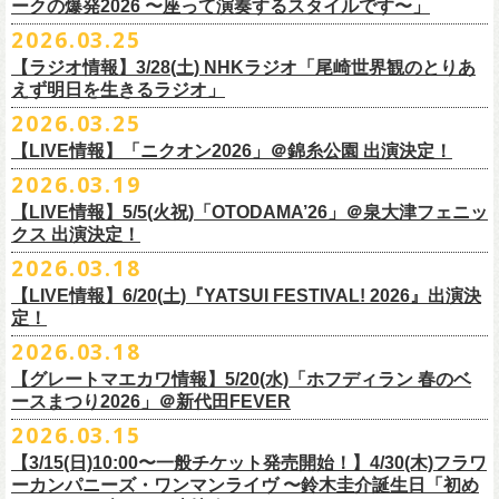
◎「レッツけんこう
タオル
」
ークの爆発2026 〜座って演奏するスタイルです〜」
一般チケット発売日：8月8日(土)
ミ蒸着袋入り(*どれになるかお楽しみスタイル）
☆HP先行：
会場：奄美大島＠ LIVE BOX MA・YASCO
価格：￥1,800 (税込)
2026.03.25
素材 ： 白アクリル , シリコンリング , ステンレス製カニカン
受付期間：4/16(木)12:00〜4/26(日)23:59
出演：フラワーカンパニーズ
カラー：ホワイト
サイズ ： （本体）40×28mm 厚み3mm
受付URL：
https://eplus.jp/jpk-tour26/
【ラジオ情報】3/28(土) NHKラジオ「尾崎世界観のとりあ
サンボマスター夏の東北７か所を廻るツアー「ロックンロール デスティ
オープニングアクトあり：ずぶ濡れブラザーズ
◎「レッツけんこうアンブレラチャーム」（ランダム）
イエローver.
サイズ：82cm × 34cm
えず明日を生きるラジオ」
ネーション in とうほく 「from ふくしま for ふくしま」、7/25(土)石巻、
チケット料金：前売 ¥3,800（税込/全自由席/整理番号付/ドリンク代別途
価格：￥500(税込)
素材：綿100%
◎怒髪天&フラワーカンパニーズ presents 「ジャンピング乾杯TOUR
7/26(日)宮古の2公演にフラワーカンパニーズの出演が決定！
2026.03.25
要）
仕様：チャーム4種（けいくん、まーちゃん、けんちゃん、
こにし）/アル
■3月28日(土)22:05〜22:55 NHKラジオ「尾崎世界観のとりあえず明日を
2026 “オレたち足腰お達者くらぶ”」
久しぶりのサンボマスターとの対バン、どうぞお楽しみに！
一般チケット発売日：6月6日(土)予定
ミ蒸着袋入り(*どれになるかお楽しみスタイル）
【LIVE情報】「ニクオン2026」＠錦糸公園 出演決定！
生きるラジオ」
・9月5日(土) 滋賀U☆STONE 17:00/17:30 （問）清水音泉 06-6357-
問い合わせ：LIVE BOX MA・YASCO
素材 ： 黄色アクリル , シリコンリング , ステンレス製カニカン
◎「レッツけんこうステッカーセット」*6枚組
＊鈴木圭介がゲストとして出演
2026.03.19
3666 (平日12:00〜17:00) info@shimizuonsen.com
◎サンボマスター「ロックンロール デスティネーション in とうほく
サイズ ： （本体）40×28mm 厚み3mm
価格：￥1,000（税込）
https://www.nhk.jp/p/rs/KG9YLK9LWL/
【LIVE情報】5/5(火祝)「OTODAMA’26」＠泉大津フェニッ
・9月6日(日) 伊勢RHYTHM 16:00/16:30 （問）JAILHOUSE 052-936-
「from ふくしま for ふくしま」
◎「グレートマエカワ第57回誕生日会 in 奄美大島」
素材 ： 塩ビ
クス 出演決定！
6041
www.jailhouse.jp
＊石巻公演
日時：2026年9月27日(日) 開場17:00 開演18:00
各サイズ
・9月12日(土) 弘前KEEP THE BEAT 17:00/17:30 （問）ノースロード
2026.03.18
日時：2026年7月25日(土) 開場 17:30 / 開演 18:00
会場：奄美大島＠ ROAD HOUSE ASiVi
けいくん：51×74mm
ミュージック秋田 018-833-7100
会場：宮城・石巻BLUE RESISTANCE
6/21(日)「G-FREAK FACTORY presents “MAD SOUL CONNECTION
出演：フラワーカンパニーズ
【LIVE情報】6/20(土)『YATSUI FESTIVAL! 2026』出演決
まーちゃん：44×70mm
・9月13日(日) 秋田Club SWINDLE 15:30/16:00 （問）ノースロードミュ
出演：サンボマスター、フラワーカンパニーズ
定！
vo.24″」＠前橋DYVER にて、G-FREAK FACTORYとの対バンが決定！
オープニングアクトあり：楠田莉子BAND
けんちゃん：41×64mm
ージック秋田 018-833-7100
チケット料金：
「ARABAKI ROCK FEST.26」4/26(日)MICHINOKU PEACE SESSION
一般発売日に先がけ、4/4(土) 10:00よりオフィシャル先行受付もスター
チケット料金：前売 ¥4,500（税込/整理番号付/ドリンク代別途要）
2026.03.18
こにし：49×66mm
出演：怒髪天、フラワーカンパニーズ
前売 ¥5,500(税込/ドリンク代別）
GTR祭’26ステージに、GUEST GUITARとして竹安堅一の出演が決定しま
ト。どうぞお見逃しなく！
一般チケット発売日：6月6日(土)予定
バンドロゴ：74×45mm
【グレートマエカワ情報】5/20(水)「ホフディラン 春のベ
チケット料金：オールスタンディング ￥6,900（税込/ドリンク代別途
U-22割 ￥4,500(税込/ドリンク代別/身分証持参必須（コピー不可/公演当
した！
問い合わせ：ROAD HOUSE ASiVi
チキパン(CHICKEN PUNKS)：45×90mm
ースまつり2026」＠新代田FEVER
要）※未就学児童入場不可(小学生以上のご入場される方全てにチケット
日提示できない場合は一般価格チケットとの差額分をお支払いいただき
◎「G-FREAK FACTORY presents “MAD SOUL CONNECTION vo.24″」
2026.03.15
必要)
ます)
◎「ARABAKI ROCK FEST.26」
日時：2026年6月21日(日) 開場16:30 / 開演 17:00
一般チケット発売日：6月6日(土)
※１人１枚※未就学児入場不可/小学生以上チケット必要
【3/15(日)10:00〜一般チケット発売開始！】4/30(木)フラワ
日時：4月25日(土) 開場9:30 開演10:30
会場：前橋DYVER
ーカンパニーズ・ワンマンライヴ 〜鈴木圭介誕生日「初め
一般チケット発売日：2026年6月6日(土)
4月26日(日) 開場9:30 開演10:30 ※竹安堅一の出演は4/26(日)
出演：G-FREAK FACTORY、フラワーカンパニーズ