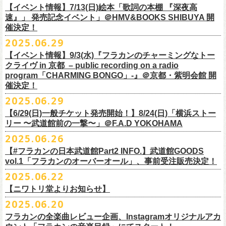
多方 大和川酒造北方風土館 より販売致します！
2.キャンペーン公式ページで、Spotifyの特別プレイリストを作成。
https://www.youtube.com/watch?
v=1EMet2dx9d4
タル配信することが決定！
【イベント情報】7/13(日)絵本「歌詞の本棚 『深夜高
イープラス販売URL（プレオーダー・一般共通）
3.作成したプレイリストを
#フラカンプレイリスト
をつけてXでシェア。
◎「フラカンの日本武道館 Part2 〜超・今が旬〜」オフィ
速』」 発売記念イベント」＠HMV&BOOKS SHIBUYA 開
https://eplus.jp/sf/detail/
4361520001-P0030001
4.フラワーカンパニーズ公式Xのキャンペーンポストをリポストして完了
■vol.6
催決定！
どうぞお楽しみに！
シャルグッズ事前通販ページ
◎「チョイナチョイナトートバッグ」
価格：¥2,000(税込)
です。
ゲスト：TOSHI-LOW（BRAHMAN）
2025.06.29
カラー：ストーンブルー、スモーキーピンク
https://capitalradioone.jp/
SHOP/387158/list.html
https://youtu.be/Z9wrtIqELqE
素材 ： 綿100％ キャンパス
【イベント情報】9/3(水)『フラカンのチャーミングなトー
■受付期間：7/16(水)17:00 ～ 8/24(日)22:59 ＊超早期ご注文特典ステッ
★応募期間
クライヴ in 京都 – public recording on a radio
サイズ：高さ40cm , 袋口幅48cm , 底幅33cm , 奥行(マチ)15cm , ハンド
カー付き：〜7/21(月祝)23:59 まで
2025年7月23日(水)〜2025年8月12日(火) 23:59まで
■vol.7
program「CHARMING BONGO」-』＠京都・紫明会館 開
ル長58cm , 内容量約15L
■発送予定：9月12日前後
※その他詳細はキャンペーン公式ページ記載の応募規約をご確認くださ
ゲスト：Novel Core
催決定！
＊その他詳細は上記通販ページをご確認ください
い
https://www.youtube.com/watch?
v=I8Zw-h9Anxg
2025.06.29
【6/29(日)一般チケット発売開始！】8/24(日)「横浜ストー
リー 〜武道館前の一撃〜」＠F.A.D YOKOHAMA
◎「CHICKEN SKIN RECORDS ガジェットポーチ」
2025.06.26
価格：2000円(税込)
カラー：ブラック、レッド
【#フラカンの日本武道館Part2 INFO.】武道館GOODS
vol.1「フラカンのオーバーオール」、事前受注販売決定！
サイズ：125×97×42ｍｍ
2025.06.22
【ニワトリ堂よりお知らせ】
2度目の日本武道館公演「フラカンの日本武道館 Part2 〜超・今が旬〜」
2025.06.20
の１ヶ月後より、
全国ワンマンツアーの開催が決定！
いつもフラワーカンパニーズのweb shop【ニワトリ堂】をご利用いただ
タイトルは「フラカンのチョイナチョイナ’25/’26」、
10/25(土)熊本
フラカンの全楽曲レビュー企画、Instagramオリジナルアカ
きありがとうございます。
Djangoを皮切りに、
来年2026年3/14(土)仙台darwinまで、
30箇所31公演を