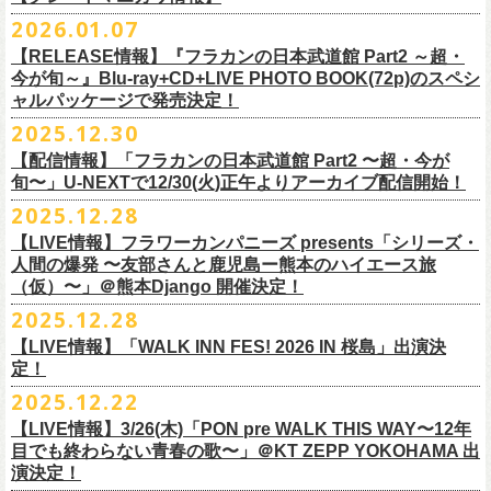
※販売ページは、2月21日0時以降に表示されます。ご了承ください。
S ： 身丈66cm / 身幅55cm / 肩幅52cm / 袖丈21cm
6/11(木)香川・高松燦庫(sanko) 18:30/19:00 問：燦庫-
問い合わせ：
G.I.P.
https://www.gip-web.co.jp/t/info
本とコーラスと小
2026.01.07
物の楽器などで構成するライヴ』です
M ： 身丈70cm / 身幅58cm / 肩幅55cm / 袖丈23cm
◎STUDIO 841 PRESENTS LIVE 2026-1「前ベン」
SANKO-/TOONICE
・5月31日(日) 開場 15:30 / 開演 16:00
日時：6/28(日) 開場15:30/開演16:00
注意事項
L ： 身丈74cm / 身幅61cm / 肩幅58cm / 袖丈25cm
【RELEASE情報】『フラカンの日本武道館 Part2 ～超・
【公演日】2026/2/7 (土)
6/13(土)三重・鳥羽水族館 18:15/18:45 問：ネクストロード
ーーーーーーーーーーーーーー
4月5日(日) 友部正人さんとの２マンライブ＠熊本Djangoの一般発売日に
会場：岐阜柳ヶ瀬ANTS
会場：札幌musica hall cafe
※営利目的のチケットの転売は固くお断り致します。転売チケットは入
XL ： 身丈78cm / 身幅64cm / 肩幅61cm / 袖丈27cm
今が旬～』Blu-ray+CD+LIVE PHOTO BOOK(72p)のスペシ
【開場/開演】16:30/17:00
チケット料金：4,800円（税込/整理番号付/ドリンク代別）
＊【オフィシャルサイト先行】
つきまして、
出演：フラワーカンパニーズ/SCOOBIE DO
チケット料金：4,800円（税込/整理番号付/ドリンク代別）
場をお断りする場合もあり
ャルパッケージで発売決定！
※上記サイズはあくまでも目安の寸法です
【会場】スタジオ841 埼玉県大里郡寄居町寄居1010
※6/13＠鳥羽はドリンク代なし
受付期間：
4/4(
土
)21:00
～
4/30(
木
)23:
59
◎「オクノマサヒコ Japan Tour2026初夏の陣〜奥野還暦イヤー記念
当初2月7日(土)でご案内しておりましたが、諸事情により、
チケット料金：前売り¥5.200(税込/D別/整理番号付)
※高校生以下は当日¥2,000キャッシュバック（
当日年齢を証明できるも
ますのでご注意ください。
2025.12.30
【出演】湯川トーベン、グレートマエカワ
※高校生以下は当日¥2,000キャッシュバック（
当日年齢を証明できるも
受付
URL
：
‘
https://eplus.jp/
sambomaster/
祭〜」
2月11日(水祝)からの発売に変更となりました。
一般チケット発売日：2026年3月8日(日)
の（学生証、保険証など）
のご提示が必要となります）
※撮影・録音・録画などは禁止とさせていただきます。また開場時のご
【チャージ】￥4,000
【配信情報】「フラカンの日本武道館 Part2 〜超・今が
の（学生証、保険証など）
のご提示が必要となります）
枚数制限
ご予定していただいた皆さまにはご迷惑おかけしますが、何卒宜しくお
プレイガイド：
一般チケット発売日：3月28日(土)
自分の席以外の席取りは
【予約】
旬〜」U-NEXTで12/30(火)正午よりアーカイブ配信開始！
一般チケット発売日：3月8日(日)10:00
・ライブハウス公演：お
1
人様
1
公演につき
1
枚まで
＊5/15(金)大阪ムジカジャポニカ
願い致します。
イープラス
お問い合わせ : 浮雲社中
contact@ml.ukigmo.org
ご遠慮ください。
https://www.facebook.com/p/%E3%82%B9%E3%82%BF%E3%82%B8%
プレイガイドなど詳細はライブページにてご確認ください
当落結果：
2025.12.28
5/2(
土
)13:00
予定
DJ&LIVE オクノマサヒコ
2024年9月に荻窪TOP BEAT CLUBでフラワーカンパニーズ＆うつみよう
問い合わせ：柳ヶ瀬アンツ
http://www.
ants69.com/information.html
※マスクの着用は任意となりますが、過度な発声や他のお客様のご迷惑
E3%82%AA%EF%BC%98%EF%BC%94%EF%BC%91-
https://flowercompanyz.com/live/2026/01/30/8956
入金期限：
5/4(
月
)21:00
(奥野真哉、グレートマエカワ)
◎フラワーカンパニーズ presents 「シリーズ・人間の爆発 〜
友部
さん
と
こ＆YOKOLOCO BAND合同企画として初開催、昨年は毎年恒例のフラワ
となる声量はお控えく
【LIVE情報】フラワーカンパニーズ presents「シリーズ・
61550212223544/
発券開始日：各公演日
10
日前～
ゲストDJ:45CLUB（mic&VITON6969）
鹿児島ー熊本のハイエース旅〜」
ーカンパニーズ主催イベント「DRAGON DELUXE」の特別編として11月
人間の爆発 〜友部さんと鹿児島ー熊本のハイエース旅
ださい。
＊追加された6/28(日)札幌公演は3/28(土)からの発売になります
ーーーーーーーーーーーーーー
18:00〜
日時：2026年4月5日(日) 開場14:30 開演15:00
（仮）〜」＠熊本Django 開催決定！
に名古屋DIAMOND HALで行ったスペシャル企画「俺たちのザ・ベストテ
※飲食を伴うイベントのため、公演当日、体調不良や発熱症状のある方
¥3,000(ドリンク別)
会場：熊本Django
ン」。
は、来場をご遠慮いただ
2025.12.28
◎「まいう〜ロックフェス2026」
6/28(日) 札幌musica hall cafe 開場15:30/開演16:00 問：浮雲社中
整理番号あり
出演：フラワーカンパニーズ、
友部
正人
1978年〜1989年まで放送されていた伝説の歌番組【ザ・ベストテン】の
きますようお願いいたします。
【LIVE情報】「WALK INN FES! 2026 IN 桜島」出演決
【公演日】2026/2/10 (火)
チケット料金：4,800円（税込/整理番号付/ドリンク代別）
U25(25歳以下〜入場ラスト・要証明)¥2,000(D別）
チケット料金：5200円（税込/ドリンク代別/整理番号付）
トリビュート企画として、誰もが口ずさめる当時ヒットした歌謡曲のみ
※ミュージシャンによるトークイベントですが、音楽の話は一切いたし
定！
【開場/開演】18:30/19:00
※高校生以下は当日¥2,000キャッシュバック（
当日年齢を証明できるも
2/28 19時よりこちらのフォームで予約開始！
一般チケット発売日：2026年2月11日(水祝)10:00
で全て構成するカヴァーライヴとなる今企画。同時代に音楽に目覚めた
ませんのでご了承ください。
2025.12.22
【会場】荻窪 TOP BEAT CLUB
の（学生証、保険証など）
のご提示が必要となります）一般チケット一
https://musicaja.info/11920
釜石市民ホール TETTOで開催される「Mobstyles presents
プレイガイド：イープラス
バンドマンたちが数々の昭和歌謡曲へのリスペクトを全身全霊でぶつけ
【出演】オーバーオールズ（石塚英彦、三宅伸治、グレートマエカワ、
般チケット発売日：3月28日(土)10:00
【LIVE情報】3/26(木)「PON pre WALK THIS WAY〜12年
KOKOKARA」にフラワーカンパニーズの出演が決定！
問い合わせ：熊本Django
る、そのスペシャルなステージの噂は各所に拡がり、次回への熱望の声
公演に関するお問い合わせ 新宿ロフトプラスワン 03-3205-6864
石塚幸作）／GSK／どんぐりパワーズ／工膝わたる（THE NUGGETS）
目でも終わらない青春の歌〜」＠KT ZEPP YOKOHAMA 出
フラワーカンパニーズのアコースティック企画「
フォークの爆発2026」
＊5/16(土)広島bar edge
本日よりオフィシャル先行の受付もスタート！
を受け、「俺たちのザ・ベストテン2026」の開催が決定！
主催：音楽と人編集部 https://ongakutohito.com/
【前売】￥5,000 ( +1D)
演決定！
の開催が決定！
DJ&LIVE オクノマサヒコ
東日本大震災から15年、新たなスタートを応援するイベント、ぜひお待
トークイベント〈第11回！ 僕たち、プロ野球大好きミュージシャンで