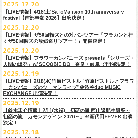
【発売場所】イープラス／Peatix
2025.12.20
(奥野真哉、グレートマエカワ)
ちしております。
5月、東京・荻窪TOP BEAT CLUB、さらに待望の初の大阪・十三GABU
す！〉の開催決定！
【イープラス URL】https://eplus.jp/sf/detail/4461090001-P0030001
今年は、通常のアコースティック・スタイル「〜
座って演奏するスタイ
ゲストDJ:OKA-T／SAKI／HYNG
と、2公演での開催となる。
【LIVE情報】4/18(土)SaToMansion 10th anniversary
【Peatix URL】https://peatix.com/event/4782289
U-NEXTにて独占ライブ配信された9月20日(土)開催の日本武道館公演『フ
ルです〜」でのライヴに加え、
新たな試みとして歌とアコースティック
18:00〜
◎「Mobstyles presents KOKOKARA」
ベストテン世代による、ベストテン世代のための、そしてベストテン世
festival【南部事変 2026】出演決定！
【発売日】1/13 18:00
ラカンの日本武道館 Part2 〜超・今が旬〜』の模様が、12/30(火)正午よ
ギター一本とコーラスと小
物の楽器などで構成するライヴ「ミニマル巡
¥3,000(ドリンク別)
日時：2026年3月20日(金祝) 開場16:00 / 開演 17:00
代じゃなくてもきっと楽しんでいただける、懐かしくも新鮮でとびきり
2025.12.20
【問】TOP BEAT CLUB 03-6913-5433
り再びU-NEXTにてアーカイブ配信スタート！
業 〜うたとギターとコーラスと〜」の２形態で開催いたします。
予約メールアドレス
会場：釜石市民ホール TETTO ホールA（〒026-0024 岩手県釜石市大町
贅沢なステージショウ！
【LIVE情報】ザ50回転ズとの対バンツアー「フラカンと行
okumasa.hrsm@gmail.com
1-1-9）
今年はどんな選曲＆ランキングになるのか！？
くザ50回転ズの故郷巡りツアー！」開催決定！
全国のライブハウスを主戦場とし”メンバーチェンジなし、
活動休止な
初の試み、そして初の会場を多く含む今ツアー、
どうぞお楽しみに！
出演：10-FEET / フラワーカンパニーズ / OA 田原 104 洋/SBE
どうぞお楽しみに！
◎「オクノマサヒコの DJ Dinners2026〜グレッグ・バレンタイン〜」
し”で全国各地でライブ・
ツアーを続けているフラカンが、結成36年
2025.12.20
友部正人さんと今度は九州へ！熊本で２マンライブ開催決定！
チケット料金：前売￥6,600（税込）
【日 程】2026年2月12日(木)
で”超・今が旬”
と自負し10年振りに挑んだ2度目の日本武道館ライブ。
＊オフィシャル先行実施！
＊【ザ・ベストテン】初代司会者、久米宏さんのご逝去の報に接し、心
【LIVE情報】フラワーカンパニーズ presents『シリーズ・
【時 間】OPEN 18:00 CLOSE 23:00 (L/O 22:00)
映像監督・番場秀一氏が当日の模様と前後に行ったインタビューを交
◎フラワーカンパニーズ presents 「シリーズ・人間の爆発 〜
友部
さん
と
◎「フォークの爆発2026 ミニマル巡業 〜うたとギターとコーラスと〜」
受付期間：1/24(土) 18:00〜2/1(日) 23:59
人間の爆発』w/ SCOOBIE DO、奈良・岐阜 で開催決定！
から哀悼の意を捧げます
※お店のキャパシティに限りがあるため、混雑状況によっては時間制の
え、今のフラカンをリアルに映し出した148分。
鹿児島ー熊本のハイエース旅〜」
＊ミニマル巡業とは『
新たな試みとして歌とアコースティックギター一
https://l-tike.com/kokokara/
昨年9月20日(土)に開催されたフラワーカンパニーズ 日本武道館公演『フ
2025.12.19
入れ替えとさせていただきます。
日時：2026年4月5日(日) 開場14:30 開演15:00
本とコーラスと小
物の楽器などで構成するライヴ』です
問い合わせ：G/i/P 問い合わせフォーム
http://www.gip-web.co.jp/t/info
◎フラカン＆ヨコロコ合同企画「俺たちのザ・ベストテン2026」大阪編
ラカンの日本武道館 Part2 〜超・今が旬〜』の模様を収録したLIVE Blu-
【LIVE情報】2/18(水)竹原ピストル “竹原ピストルとフラワ
何卒、ご了承ください。
この配信を記念し公開されている、2020年開催の横浜アリーナでの無観
会場：熊本Django
6/8(月)京都・紫明会館 18:30/19:00 問：SOLE CAFE
イベントオフィシャルサイト：
【昭和の歌番組を代表する『ザ・ベストテン』のトリビュートLIVE。
ray+CDの発売が決定！
ーカンパニーズのツーマンライブ”＠渋谷duo MUSIC
【会 場】押競満寿 〒151-0062 東京都渋谷区元代々木町25-5 1F
客配信ライブ、
2022年開催の日比谷野音ライブ、
そして年末恒例となっ
出演：フラワーカンパニーズ、
友部
正人
6/10(水)広島・東広島 西条公会堂 18:30/19:00 問：キャンディープロモ
https://www.mobstyles.tokyo/view/page/mob25th
数々の昭和歌謡のカヴァーだけの一夜】
EXCHANGE 出演決定！
【料金】2000円（1ドリンク付き）
ている京都のライブハウス磔磔でのセットリ
ストほぼ被りなし2DAYSの
チケット料金：5200円（税込/ドリンク代別/整理番号付）
ーション広島
日時：5/14(木) 開場18:30／開演19:00
全国のライブハウスを主戦場とし”メンバーチェンジなし、活動休止な
2025.12.19
2023年の映像と合わせて、どうぞお楽しみください。
一般チケット発売日：2026年2月11日(水祝)10:00
6/11(木)香川・高松燦庫(sanko) 18:30/19:00 問：燦庫-
会場：大阪・十三GABU
し”で全国各地でライブ・ツアーを続けているフラカンが、結成36年
プレイガイド：イープラス
【鈴木圭介情報】2/11(水祝)「初恋の嵐 西山達郎生誕祭～
SANKO-/TOONICE
出演：
で”超・今が旬”と自負し10年振りに挑んだ2度目の日本武道館ライブ。
初恋の嵐 カモンアゲイン!2026～」＠新代田FEVER 出演
問い合わせ：熊本Django
6/13(土)三重・鳥羽水族館 18:15/18:45 問：ネクストロード
真城めぐみ(Vo)
映像監督・番場秀一氏が当日の模様と前後に行ったインタビューを交
決定！
＊U-NEXT独占ライブ配信詳細
チケット料金：4,800円（税込/整理番号付/ドリンク代別）
うつみようこ(Vo)
え、今のフラカンをリアルに映し出した148分の映像、またライブ音源と
◎フラワーカンパニーズ「フラカンの日本武道館 Part2 〜超・今が
＊一般チケット発売日が当初のご案内より変更となりました
2025.12.18
※6/13＠鳥羽はドリンク代なし
鈴木圭介(Vo)
しても楽しめるのに加え、新保勇樹、CHIYORI、2人の気鋭カメラマンが
旬〜」