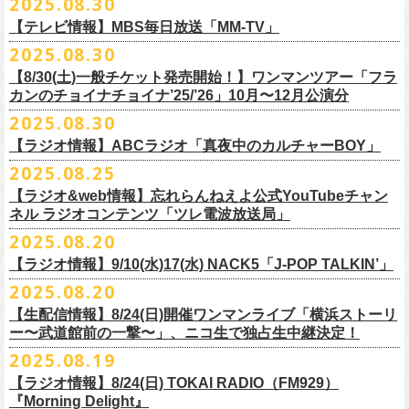
2025.08.30
うような、感動というもののさらに向こう側へ突き抜けていくような、
様々なアイテムが全16種類。ぜひお楽しみください！
サイズ：160（バニラのみ） / S / M / L / XL / XXL
【 受付期間 】
2月21日(土) 別府Copper Ravens 16:30/17:00
うつみようこ(vo)
素晴らしく爽快なライブだった。
＜製品サイズ＞
【テレビ情報】MBS毎日放送「MM-TV」
◆コンビニ(番号端末式)・銀行ATM・ネットバンキング決済
2月22日(日) 福岡CB 15:30/16:00
真城めぐみ(vo)
ライブの1曲目を飾ったのは、今年リリースの最新アルバム『正しい哺乳
160 ： 身丈62cm / 身幅46cm / 肩幅40cm / 袖丈18cm
9月22日(月) 17:00 ～ 9月27日(土) 22:59まで
2025.08.30
2月24日(火) 豊橋Club KNOT 18:30/19:00
中森泰弘(g)
■
9月
1日(月)27:20〜
MBS毎日放送「MM-TV」
類』収録の“少年卓球”。開演時間が来て、会場の照明が落ちて真っ暗にな
S ： 身丈65cm / 身幅49cm / 肩幅42cm / 袖丈19cm
◆クレジットカード決済
2月28日(土) 新潟GOLDEN PIGGS BLACK 16:30/17:00
【8/30(土)一般チケット発売開始！】ワンマンツアー「フラ
奥野真哉(key)
＊グレートマエカワ インタビューOA
り、照明が点滅しはじめ、野性的なビートが鳴り響く登場SE“Eeyo”が流
M ： 身丈69cm / 身幅52cm / 肩幅46cm / 袖丈20cm
9月22日(月) 17:00 ～ 9月30日(火) 22:59まで
3月1日(日) 金沢AZ 15:30/16:00
カンのチョイナチョイナ’25/’26」10月〜12月公演分
クハラカズユキ(dr)
※
リピート放送；
9/4(木)、9/5(金)、9/7(日)
れ出した瞬間から異様なほどの高揚感が会場を包み込み、そして竹安堅
L ： 身丈73cm / 身幅55cm / 肩幅50cm / 袖丈22cm
3月7日(土) HEAVEN’S ROCKさいたま新都心 16:30/17:00
チケット料金：前売 ¥5,500（税込／整理番号付／ドリンク代別途要）
2025.08.30
https://www.mbs.jp/mmtv/
一の目が醒めるようなギターから“少年卓球”が始まった瞬間に、もうこの
XL ： 身丈77cm / 身幅58cm / 肩幅54cm / 袖丈24cm
【 お届け 】
3月14日(土) 仙台darwin 16:30/17:00
※⾼校⽣以下は当⽇¥2,000 キャッシュバックします
#MMTV_mbs
日のフラカンの勝利は確定した――そんな気持ちになった。『正しい哺
【ラジオ情報】ABCラジオ「真夜中のカルチャーBOY」
XXL：身丈81cm / 身幅63cm / 肩幅57cm / 袖丈25cm
10月下旬発送予定
（当⽇年齢を証明できるもの（学⽣証、保険証など）のご提⽰
が必要と
10年ぶり2回目となる日本武道館公演『フラカンの日本武道館 Part2 〜
乳類』はこの10年をかけてフラカンが研ぎ澄ませてきたバンドサウンド
※上記サイズはあくまでも目安の寸法です
2025.08.25
チケット料金：¥5,200(税込/整理番号付/
ドリンク代別途要)
なります）
■8月30日(土) 、9月6日(土)、9月13日(土)
超・今が旬〜』を9月20日(土)
に開催するフラワーカンパニーズが、
今年1
とメッセージ性が高次元で結晶化した大傑作だが、その中でも、“少年卓
※全公演、高校生以下は当日¥2,000 キャッシュバック(当日年齢を証明で
【ラジオ&web情報】忘れらんねえよ公式YouTubeチャン
※チケットにスタンディングの記載がありますが、
当日は椅子あり自由
深夜2:00〜3:00 ABCラジオ「真夜中のカルチャーBOY」
月より月１配信のYouTube番組『月刊フラカン武道館 Part2』をスター
先行配信しておりました「ただいま実演中/ピュアな匂いがチョイナチョ
球”はポップで疾走感があり、初めてロックで高揚した瞬間をギュッと思
ネル ラジオコンテンツ「ツレ電波放送局」
きるもの(学生証、
保険証など)のご提示が必要となります)
席でのご案内となります。
※グレートマエカワ インタビューOA
ト、番組スタート直前スペシャルのvol.
0としてスキマスイッチ、第１回
イナ」を急遽CD化、ライブ会場にて販売がスタート！
い出させるような楽曲だ。10年ぶりの武道館とライブの1曲目を飾るに相
一般チケット発売日：
2025.08.20
券売状況により、
当日券でのご来場のお客様に後方にてスタンディン
https://abcradio.asahi.co.jp/mayoboy/
目のゲストとしてTHE COLLECTORSの加藤ひさし(vo)と古市コータロー
ぜひお手元に〜
応しい楽曲が最新アルバムに収められているという点で、今のフラカン
■8月25日(月)21:00公開
10/25〜12/22公演＞8月30日(土)
グをお願いする
場合もございます
(
g)、第２回目にHump Back、第３回目はスターダスト☆レビューの根本
の絶好調ぶり、そして、この10年間のフラカンが歩んだ道のりの豊かさ
【ラジオ情報】9/10(水)17(水) NACK5「J-POP TALKIN’」
忘れらんねえよ公式YouTubeチャンネル ラジオコンテンツ「ツレ電波放
1/17〜3/14公演＞10月18日(土)
＊2/21＠大分公演のみ＞10月25日(土)
一般チケット：発売中
要、
第４回目は南海キャンディーズの山里亮太、
第５回目は筋肉少女帯
◎31st single「ただいま実演中/ピュアな匂いがチョイナチョイナ」
を感じずにはいられない。
送局」
2025.08.20
■9月10日(水)、17日(水) 24:00～24:30 NACK5「J-POP TALKIN’」
https://flowercompanyz.com/live/2025/06/18/8686
の大槻ケンヂ、
第６回目はBRAHMANのボーカル・TOSHI-LOW、
第７回
価格：1100円(税込)
他にも美しい情景を想起させる“アメジスト”や“ミント”、下世代へのメッ
第10回ツレ：フラワーカンパニーズ 鈴木圭介/グレートマエカワ
【生配信情報】8/24(日)開催ワンマンライブ「横浜ストーリ
詳細：
https://flowercompanyz.com/live/2025/08/12/8752
＊鈴木圭介、グレートマエカワ ゲスト出演
問い合わせ：JAILHOUSE TEL:052-936-6041
https://www.jailhouse.jp/
目はラッパー・シンガーソングライターのNovel Core、そして８回目に四
収録曲:
セージを歌う“履歴書”、長い旅路を歩き続けるバンドの生き様を伝える“ハ
https://youtu.be/BIya9VH0ZOI
ー〜武道館前の一撃〜」、ニコ生で独占生中継決定！
https://www.nack5.co.jp/program/j-pop_talkin/
星球を招きお届けしてきた今番組（
全回アーカイブ配信中）。
1.ただいま実演中
イエース”（この曲の演奏時には、ステージセットとして、実際に60万キ
2025.08.19
2.ピュアな匂いがチョイナチョイナ
ロ以上を走行したというバンドの先代ハイエースが登場した）、キャッ
番組最終回となる今回は、フラカンメンバー4人による「
武道館直前スペ
価格：1100円(税込)
【ラジオ情報】8/24(日) TOKAI RADIO（FM929）
チーなサウンドとモチーフの中に現代社会や人間への批評眼を忍び込ま
シャル」を9月17日(水)21:
『Morning Delight』
00より生配信決定！
せた“ラッコ！ラッコ！ラッコ！”……この10年で生まれた多彩な楽曲たち