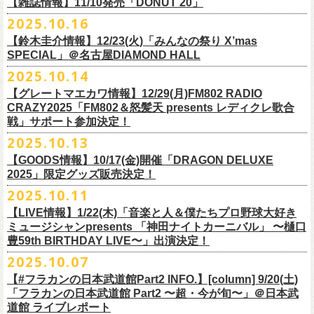
FILL BREWING
ーー過去ライブ映像配信スケジュール予定ーー
【雑誌情報】11/10発売「DONUT 20」
※購入枚数制限あり／お一人様2枚まで
受付
URL
：
https://l-tike.com/su-
xing-cyu/
予約開始：2025年11月16日(日)12:00〜
＊9/20(土)「フラカンの日本武道館 Part2 〜超・今が旬〜」ライブレポー
し2DAYSの2023年の映像も配信されること
が決定！
◎「フラカンの横浜アリーナ -リモートライヴ編- 〜生き続けてる事は最
▼視聴はこちら
みぞのくち醸造所
＊11/27(木)配信開始予定
※チケットの整理番号順での入場となります。
予約方法：Livepocketで受付
https://t.livepocket.jp/e/2q1m4
ト掲載
2025.10.16
武道館ライブ配信に先駆け、順次公開される予定です。
■11月10日(月)発売 「DONUT 20」
大のメッセージ！〜」
https://video.unext.jp/browse/feature/FET0012549
YOUNG MASTER（ドリンクアッパーズ）
◎「ゾロ目だョ全員集合!〜フラカン33年、野音99年〜」2022.9.23 日比
販売URL
https://skream.jp/livereport/2025/10/flower_companyz.php
【鈴木圭介情報】12/23(火)「みんなの祭り X’mas
＊グレートマエカワインタビュー掲載
https://video.unext.jp/browse/feature/FET0012549
横浜ビール
谷野外大音楽堂
https://eplus.jp/sf/detail/4428590001-P0030001
SPECIAL」＠名古屋DIAMOND HALL
どうぞお楽しみに！
【グレートマエカワ（フラワーカンパニーズ）「ロックンロールが降っ
ほか過去ライブ映像２作品も配信中！
横浜ベイブルーイング
2025.10.14
てきた日」】
＊12/4(木)配信開始予定
Riip Beer他（Ever Green Imports）
＊12/4(木)配信開始予定
注意事項
＊U-NEXT独占ライブ配信詳細
人生を変えた1枚のレコードについて訊く「ロックンロールが降ってきた
◎ フラワーカンパニーズ「神さまツアー」～年末恒例磔磔2デイズ～ 1
＊11/20(木)より配信中
【グレートマエカワ情報】12/29(月)FM802 RADIO
Y.MARKET BREWING
◎ フラワーカンパニーズ「神さまツアー」～年末恒例磔磔2デイズ～ 1
※営利目的のチケットの転売は固くお断り致します。転売チケットは入
◎フラワーカンパニーズ「フラカンの日本武道館 Part2 〜超・今が
日」に、先ごろ、二度目の日本武道館公演を成功させたフラワーカンパ
日目 2023.12.13 京都磔磔
◎「フラカンの横浜アリーナ -リモートライヴ編- 〜生き続けてる事は最
CRAZY2025「FM802＆怒髪天 presents レディクレ歌合
US BREWERY（近日発表！）
日目 2023.12.13 京都磔磔
場をお断りする場合もあ
旬〜」
ニーズのグレートマエカワが登場。自身の音楽人生とフラワーカンパニ
◎ フラワーカンパニーズ「神さまツアー」～年末恒例磔磔2デイズ～ 2
戦」サポート参加決定！
大のメッセージ！〜」
US BREWERY（近日発表！）
◎ フラワーカンパニーズ「神さまツアー」～年末恒例磔磔2デイズ～ 2
りますのでご注意ください。
年末恒例となっている大晦日ライブ「ヤングナイター」改め、「ヤング
配信日：2025年12月5日(金)19:00〜 ※見逃し配信あり
ーズの現在地を語る。
日目 2023.12.14 京都磔磔
＊11/27(木)より配信中
2025.10.13
US BREWERY（近日発表！）
日目 2023.12.14 京都磔磔
※撮影・録音・録画などは禁止とさせていただきます。また開場時のご
デーゲーム’25」の開催が決定！
視聴料：U-NEXT月額会員視聴無料配信URL：
https:
https://donutroll.tokyo/wd/20251110_donut20/
◎『フラワーカンパニーズ「ゾロ目だョ全員集合!〜フラカン33年、野音
自分の席以外の席取りは
【GOODS情報】10/17(金)開催「DRAGON DELUXE
//t.unext.jp/r/flowercompanyz
99年〜」2022.9.23 日比谷野外大音楽堂』
出演アーティスト：
ご遠慮ください。
2025」限定グッズ販売決定！
12月31日(水)＠新代田LIVE HOUSE FEVERにて、今年は14:00からライ
アホマイルド坂本（MC）
※飲食を伴うイベントのため、公演当日、体調不良や発熱症状のある方
ブスタート！
2025.10.11
＊U-NEXT過去ライブ作品配信詳細
10月17日(金)＠名古屋DIAMOND HALLにて開催するフラワーカンパニー
は、来場をご遠慮いただ
年越しのライブ配信はございません。
※配信開始日は変更になる場合があります
【LIVE情報】1/22(木)「音楽と人＆僕たちプロ野球大好き
＊＊＊＊＊＊
ズ presents 「DRAGON DELUXE 2025〜特別編〜」【俺たちのザ・ベス
2月6日（金）
きますようお願いいたします。
チケットの発売日は11月15日(土)。
10月25日(土)よりスタートしたフラワーカンパニーズ ワンマンツアー
ミュージシャンpresents 「神田ナイトカーニバル」 〜樋口
ーーー12/5(金)19:00〜U-NEXTにて独占ライブ配信開始！ーーー
トテンPart2】
◆音楽◆
※ミュージシャンによるトークイベントですが、音楽の話は一切いたし
「フラカンのチョイナチョイナ’25/’26」 ポスターをニワトリ堂にて限定
豊59th BIRTHDAY LIVE〜」出演決定！
①11/20(木)配信開始予定
◎フラワーカンパニーズ「フラカンの日本武道館 Part2 〜超・今が
の限定グッズとして、アクリルキーホルダーの販売が決定！
bird
ませんのでご了承くださ
今年も充実のライブ・
ツアー活動を行なってきたフラカンの2025年のラ
販売致します。
◎「フラカンの横浜アリーナ -リモートライヴ編- 〜生き続けてる事は最
2025.10.07
旬〜」
当日会場にて販売いたします。
THE LOCAL PINTS
い。
『音楽と人』で好評連載中のBUCK∞TICKのベーシスト・樋口豊のコラム
イブ納めとな
る今公演、どうぞお楽しみください！
10月30日(木)9:00〜販売開始となります。
大のメッセージ！〜」 2020.8.27 横浜アリーナ *無観客配信ライブ
配信日：2025年12月5日(金)19:00〜 ※見逃し配信あり
【#フラカンの日本武道館Part2 INFO.】[column] 9/20(土)
「タイガース、今年も優勝だ!!」から派生したトークイベント〈僕たち、
＊数に限りがございます。
視聴料：U-NEXT月額会員視聴無料
「フラカンの日本武道館 Part2 〜超・今が旬〜」＠日本武
◆お笑いステージ◆
公演に関するお問い合わせ LOFT9 Shibuya
プロ野球大好きミュージシャンです！〉presentsによるライヴの開催が決
◎フラワーカンパニーズ大晦日ライブ「ヤングデーゲーム’25」
②11/27(木)配信開始予定
配信URL：
https:
//t.unext.jp/r/flowercompanyz
道館 ライブレポート
レギュラー
https://www.loft-prj.co.jp/schedule/loft9/contact
定！
日時：12月31日（水）OPEN 13:30/ START 14:00