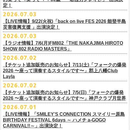
また払い戻しのご希望の方は、大変お手数ですが、来月8月末までに、
定！
福島県公演
・ファンクラブ優先でご購入の方は ヤングフラワーズ
開場15:30 開演16:00
2026.07.03
flocommail@youngflowers.jp まで
↓
【LIVE情報】9/22(火祝)「back on live FES 2026 能登半島
・プレイガイドでご購入の方は flowerotegami@gmail.com まで
災害復興支援 」出演決定！
◎フラワーカンパニーズ 「フラカンのクアトロツアー
ご連絡いただきますようお願い致します。
＜振替日程＞
2026.07.03
2026」
◎チャリティーグッズ「思いのチャーム」（*リフレクターチャーム）
ご来場くださる皆様はどうぞお気をつけて会場までいらしてください。
【ラジオ情報】7/6(月)FM802「THE NAKAJIMA HIROTO
■2026年12月18日（金） 鶴 5周⽬の47都道府県ツアー「鶴フェスへの
価格：各600円（税込）
11月1日、2日に@Zepp DiverCity Tokyoで開催されるSHELTER35周年を
SHOW 802 RADIO MASTERS」
道」福島県公演
・10/10(土)渋谷クラブクアトロ OPEN 16:15 START 17:00 問：ネ
カラー：白、緑、赤オレンジ
締めくくるファイナル2DAYSイベント「SHELTER 35th Anniversary
フラワーカンパニーズ メンバー、スタッフ一同
2026.07.02
開場18:30 開演19:00
クストロード
Finale ” ZeppがSHELTERになります ” 」のDAY2にフラワーカンパニーズ
■7月6日(月)14:00〜17:51 FM802「THE NAKAJIMA HIROTO SHOW 802
会場：福島県・OUTLINE 出演：鶴 / フラワーカンパニーズ
チケットぴあ
【チケット追加販売のお知らせ】7/11(土)「フォークの爆発
の出演が決定！
RADIO MASTERS」
9/19(土)開催「いしがきMUSIC FESTIVAL2026」に出演決定！
※開場開演時間が変更になります。ご注意ください。
イープラス
2026 〜座って演奏するスタイルです〜」郡上八幡Club
SHELTER35周年を締めくくるファイナルをサバシスターと一緒にお祝い
＊鈴木圭介、グレートマエカワ 生出演(17:00台出演予定）
今年はマチナカステージにてアコースティックライブの出演となりま
詳細：
https://afrock.jp/live/
21483/
ローチケ
Layla
させていただきます！
https://funky802.com/masters/
す。
2026.07.02
8/1(土)12:00よりチケット一般発売スタート！
・10/24(土)広島クラブクアトロ OPEN 16:15 START 17:00 問：キ
◎「SHELTER 35th Anniversary Finale ” ZeppがSHELTERになります ”
【チケット追加販売のお知らせ】7/5(日)「フォークの爆発
お待ちしております！
ーーーーーーーーーーー
ャンディー・プロモーション
DAY2」
2026 〜座って演奏するスタイルです〜」神戸クラブ月世界
＊振替公演にご来場が難しい方へ以下払い戻しのご案内です。
チケットぴあ
日時：2026年11月2日(月)
2026.07.01
◎「いしがきMUSIC FESTIVAL2026」
イープラス
会場：Zepp DiverCity Tokyo
日程：2026年9月19日(土)
【LIVE情報】「SMILEY’S CONNECTION スマイリー原島
ローチケ
＜払い戻し期間＞
出演：サバシスター、フラワーカンパニーズ
BIRTHDAY FESTIVAL 6days ～ ハメチ a-GOGO
会場：岩手県盛岡市盛岡城跡公園を中心に開催
チケット料金：オールスタンディング：¥3,935、２Ｆ指定：¥3,935 ※
7月13日 10:00～7月27日 23:59
◎「Handmade Rockふきん」
CARNIVAL!!～」出演決定！
チケット発売日：8月1日(土)12:00
・10/25(日)梅田クラブクアトロ OPEN 15:15 START 16:00 問：清
ドリンク代別 ※未就学児入場不可
価格：￥1,200(税込）
※TSURUKAI先行、
その他プレイガイドなどで4月19日福島公演のご購入