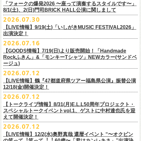
＠F.A.D YOKOHAMA 公演より販売開始致します。
「フォークの爆発2026 〜座って演奏するスタイルです〜」
8/1(土)、2(日)門司BRICK HALL公演に関しまして
こちらのグッズの売上全額を被災地復興など様々な支援を必要とされて
2026.07.30
令和8年熊本地震で被災された皆様には心よりお見舞い申し上げます
いる場所に寄付させていただきます。
【LIVE情報】9/19(土)「いしがきMUSIC FESTIVAL2026」
一日も早い復興、安全、安心が戻りますことを心よりお祈り申し上げま
支援金の寄付先、金額等につきましては、都度フラワーカンパニーズオ
出演決定！
す
フィシャルサイトにて改めてご報告致します。
2026.07.16
今週末8/1(土)、2(日)門司BRICK HALLにて予定しております「フォーク
皆さまのご安全と心身のご健康、被災地の一日も早い復旧・復興を心よ
【GOODS情報】7/19(日)より販売開始！「Handmade
の爆発2026 〜座って演奏するスタイルです〜」公演に関しまして、
Rockふきん」&「モンキーTシャツ」NEWカラー(サンドベ
りお祈り申し上げます。
本日現在開催させていただく予定です。
ージュ)
2026.07.12
7/19(日)「フォークの爆発2026 〜座って演奏するスタイルです〜」＠有
まだ九州地方では余震が続き、交通機関が麻痺している状況を鑑み、
【LIVE情報】鶴『47都道府県ツアー福島県公演』振替公演
楽町I’M A SHOW 公演より、またまたNEWグッズが登場！
もしチケットをお持ちの方で今回の公演へのご来場が難しい方につきま
12/18(金)開催決定！
エプロンからスタートした新たな企画「Handmade Rock」シリーズ第二
して、
2026.07.12
弾、「Handmade Rockふきん」の販売が決定！
そのまま未使用のチケットをお持ちいただけましたら、
延期となっておりました鶴『47都道府県ツアー福島県公演』の振替公演
そして、絶賛販売中の「モンキーTシャツ」にサンドベージュのボディに
【トークライブ情報】8/31(月)E.L.L50周年プロジェクト・
1年間（2027年8月まで）九州地方で今後発表されるワンマンツアー、ラ
が決定しました。
グリーンのプリントが夏らしいNEWカラーが追加！
スペシャルトークイベントvol.1、ゲストに中村達也氏を迎
イブで有効とさせていただきます。
合わせて、
振替公演にご来場が難しい方へ、
払い戻しのご案内もござい
ぜひチェックしてくださいね！
えて開催決定！
手続きなどは特にありませんが、入場整理番号のみ無効となりますこと
ますので、以下ご確認をお願い致します。
2026.07.12
（入場順最後のご案内となりますこと）、
何卒ご了承いただけますと幸いです。
＜延期日程＞
【LIVE情報】12/2(水)奥野真哉 還暦イベント “〜オクピン
■2026年4月19日（日） 鶴 5周⽬の47都道府県ツアー「鶴フェスへの道」
の笑って︕笑って︕︕ 60歳〜「君はカンレキさ」”出演決