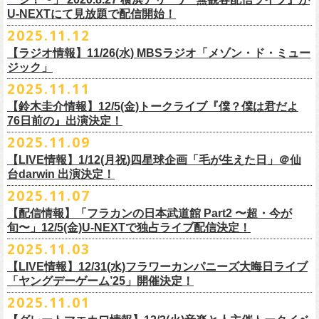
【当日】￥4500 (+2D)
1-4）
3日目12/28(日)、”年忘れ‼ レディクレSP 第3夜『レディクレ初参！フラ
U-NEXTにて見放題で配信開始！
12/21(日)、22(火)に開催するフラワーカンパニーズ ワンマンツアー「フ
【ホスト】MANABE “MR.PAN” TAKA SHI (THE NEATBEATS)／OKUNO
開催時間及び入場料：
カンとスキマのスペシャルバンド＜ザ・
ライターズ＞ ！』”と題し、スペ
ラカンのチョイナチョイナ’25/’26」の京都公演であり、年末恒例
磔
磔
2デ
2025.11.12
SHIN YA (SOUL FLOWER UNION)
2月6日（金）16:00～22:00, 前売り900円 当日1,200円
シャルなステージをお届けします！
イズの生配信が決定！
【ラジオ情報】11/26(水) MBSラジオ「メゾン・ド・ミュー
【お客様】増子直純 (怒髪天)／グレートマエカワ (フラワーカンパニーズ)
2月7日（土）11:00～21:00, 前売り1,200円 当日1,500円
どうぞお楽しみに〜
ジック」
【チケット発売】イープラス
2月8日（日）11:00～19:00, 前売り1,100円 当日1,400円
毎年恒例、ほぼ被りなしの京都磔磔2days、
お得になる2days通し視聴チ
鈴木圭介57歳の誕生日に恵比寿
LIQUIDROOMNにてワンマンライブ開催
2025.11.11
【イープラスURL】
https://eplus.jp/sf/detail/4446640001-P0030001
◎「FM802 ROCK FESTIVAL RADIO CRAZY 2025」
ケットの販売もあり！
■11月26日(水)深夜25:30〜 MBSラジオ「メゾン・ド・ミュージック」
決定！
【チケット発売日】12/6 10:00〜
【鈴木圭介情報】12/5(金)トークライブ『僕？僕は君だよ
チケット：
https://eplus.jp/sf/
detail/4430060001-P0030001
LIVE HOUSE Antenna -BEYOND ZERO Garage-
アーカイブ視聴も両日12/30(火)23:59まで可能です（
チケットのご購入は
＊鈴木圭介、グレートマエカワが11月の４週目パーソナリティを担当
76日前の』出演決定！
＊椅子席となります
12月28日(日)16:35〜 -
同日19:00まで）。
https://www.mbs1179.com/mm/
◎フラワーカンパニーズ・ワンマンライヴ
「フラカンの日本武道館 Part2 〜超・今が旬〜」の映像作品が
出店ビール会社：
年忘れ‼ レディクレSP 第3夜
2025.11.09
〜鈴木圭介誕生日「初めまして、57歳」〜
12/5(金)19:00よりU-NEXTにて配信されることを記念して、過去のライブ
渥美半島醸造
『レディクレ初参！フラカンとスキマのスペシャルバンド＜ザ・
ライタ
視聴チケット発売スタート！
【LIVE情報】1/12(月祝)四星球企画「毛が生えた日」＠仙
日時：2026年4月30日(木) 開場18:15／開園19:00
映像４作品が同じくU-NEXTで配信決定！
ISEKADO
ーズ＞ ！』
どうぞ、お楽しみに！
台darwin 出演決定！
会場：恵比寿
LIQUIDROOM
West Coast Brewing
出演：ザ・ライターズ（フラワーカンパニーズ＋スキマスイッチ）
チケット料金：前売り¥5,700(税込/整理番号付/ドリンク代別途要) *記念バ
2025.11.07
先日配信された「フラカンの横浜アリーナ -リモートライヴ編- 〜生き続
OGA BREWING
イベントオフィシャルサイト：
https://radiocrazy.fm/
◎フラワーカンパニーズ ワンマンツアー「フラカンのチョイナチョイ
ッヂ付
けてる事は最大のメッセージ！〜」 2020.8.27 横浜アリーナ *無観客配信
【配信情報】「フラカンの日本武道館 Part2 〜超・今が
オラホビール
「フラカンの日本武道館 Part2 〜超・今が旬〜」の映像作品が
ナ’25/’26」
JUN SKY WALKER(S) TOUR 2026 “READH TO GO”の対バンシリーズ＜
一般チケット発売日：2026年3月15日(日)10:00
旬〜」12/5(金)U-NEXTで独占ライブ配信決定！
ライブに続く第2弾として、
「フラカンの日本武道館 Part2 〜超・今が旬〜」の映像作品が
Kakegawa Farm Brewing
12/5(金)19:00よりU-NEXTにて配信されることを記念して、
過去のライブ
12月21日(日) 開場15:30/開演16:00 〜竹安56〜 ＊会場チケット完売
狼煙上がる時＞7/12(日)名古屋公演にフラワーカンパニーズの出演が決定
ネクストロード 03-5114-7444（平日14:00〜18:00）
本日11月27日(木)正午より『フラワーカンパニーズ「ゾロ目だョ全員集
12/5(金)19:00よりU-NEXTにて配信されることを記念して、過去のライブ
2025.11.03
KANKIKU BREWERY
映像４作品が同じくU-NEXTで配信決定！
12月22日(月) 開場18:30/開演19:00 フラカンのロックンロール大会 ＊
しました！
合!〜フラカン33年、野音99年〜」2022.9.23 日比谷野外大音楽堂』の配
映像４作品が同じくU-NEXTで配信決定！
京都醸造
会場チケット(5,200円) 残り僅か
【LIVE情報】12/31(水)フラワーカンパニーズ大晦日ライブ
信が開始しました！
CRAFT
BANK
第1弾として、本日11月20日(木)正午より『「フラカンの横浜アリーナ -リ
「ヤングデーゲーム’25」開催決定！
＊生配信詳細
◎JUN SKY WALKER(S) TOUR 2026 ”READH TO GO”＜狼煙上がる時＞
U-NEXT月額会員の方は、追加料金なくお楽しみいただけます。
先日配信された「フラカンの横浜アリーナ -リモートライヴ編- 〜生き続
CRAFT
BEER BASE
モートライヴ編- 〜生き続けてる事は最大のメッセージ！〜」
＜アーカイブ視聴期間：〜2025/12/30(火)23:59まで（※
2日間共通 ）＞
日時：2026年7月12日(日) 開場16:45/開演17:30
2025.11.01
けてる事は最大のメッセージ！〜」 2020.8.27 横浜アリーナ *無観客配信
CRAFTROCK BREWING
2020.8.27 横浜アリーナ *無観客配信ライブ』の配信が開始しました！
視聴チケット料金：
会場：名古屋Ellectric Lady Land