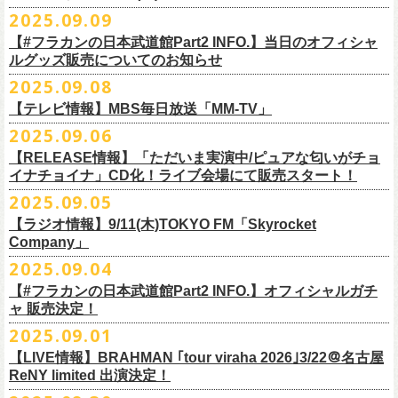
DJやついいちろう
Secret Artist：*後日発表
問い合わせ／SOGO TOKYO 03-3405-9999
2025.09.09
11月15日(土) 福井CHOP 16:30/17:00
■9月13日(土)19:00〜20:00 Inter FM「LOVE ON MUSIC」
Name the Night
Guest Artist : 鈴木圭介 (フラワーカンパニーズ)
11月16日(日) 神戸VARIT. 15:30/16:00
【#フラカンの日本武道館Part2 INFO.】当日のオフィシャ
＊鈴木圭介、グレートマエカワ生出演
ハモニカクリームズ
MC ：矢野きよ実
11月29日(土) 名古屋E.L.L 16:30/17:00
ルグッズ販売についてのお知らせ
https://www.interfm.co.jp/loveonmusic/
雅轟太鼓
料金：全席指定 ／ 前売 ￥6,500‐ 当日 ￥7,000‐ 入場時ドリンク代￥600-
11月30日(日) 静岡サナッシュ 15:30/16:00
2025.09.08
別途必要
9月20日(土)フラカンの日本武道館公演当日のグッズ販売ついてのお知ら
12月6日(土) 宇都宮HEAVEN’S ROCK VJ-2 16:30/17:00
◆お笑いステージ◆
チケット発売：2025年10月15日(水) 正午～
【テレビ情報】MBS毎日放送「MM-TV」
せです。
12月7日(日) 水戸LIGHT HOUSE 15:30/16:00
ですよ。
チケット受付：チケットぴあ Ｐコード 311-504
2025.09.06
12月13日(土) 盛岡CLUB CHANGE WAVE 16:30/17:00
■
9月8
日(月)27:20〜
MBS毎日放送「MM-TV」
ヨネダ2000
イープラス
https://eplus.jp/minnano-xmas/
☆グッズ販売：12:00〜予定（準備状況により、
少々お待ちいただく場合
本日開催された「フラカンの日本武道館 Part2 〜超・今が旬〜」こちら
12月14日(日) 弘前KEEP THE BEAT 15:30/16:00
【RELEASE情報】「ただいま実演中/ピュアな匂いがチョ
＊グレートマエカワ インタビューOA
================================================
お問合せ：並矢株式会社 052-683-5885 （平日10時から17時）
がございます）
のライブの模様がU-NEXTにて独占ライブ配信されることが決定！
イナチョイナ」CD化！ライブ会場にて販売スタート！
12月21日(日) 京都磔磔 15:30/16:00
◎「ドラデラ2025 爽やかアクキー」
※
リピート放送；
9/11(木)、9/12(金)、9/14(日)
☆ご購入商品を入れる袋のご用意はございませんので、
みなさまの方で
詳細は後日発表致します。
12月22日(月) 京都磔磔 18:30/19:00
2025.09.05
価格：800円(税込)
https://www.mbs.jp/mmtv/
文・天野史彬 写真：新保勇樹
ご準備をお願い致します
昨日開催しました「フラカンの日本武道館 Part2 〜超・今が旬〜」にて
2026年
サイズ：85 × 40ｍｍ
#MMTV_mbs
【ラジオ情報】9/11(木)TOKYO FM「Skyrocket
どうぞお楽しみに！
オフィシャルグッズを購入いただきありがとうございました。
1月17日(土) 長野CLUB JUNK BOX 16:30/17:00
Company」
▼
＊「フラカンの日本武道館 Part2 オフィシャルグッズ」につきまして
一部の商品を事後通販させていただくことが決定しました。
1月18日(日) 千葉LOOK 15:30/16:00
ーーーーーーーーーーーーーー
2025年９月20日、フラワーカンパニーズが10年ぶりとなる日本武道館ワ
2025.09.04
現金に加え、各種キャッシュレス決済もご利用いただけます。
対応ブ
1月24日(土) 高知X-pt. 16:30/17:00
■9月11日(木)17:00〜20:00 TOKYO FM「Skyrocket Company」
ンマン公演「フラカンの日本武道館Part2 〜超・今が旬〜」を開催した。
ランドは下記画像をご確認ください
商品を買い逃した方、追加で買いたいなという方、ぜひご利用くださ
【#フラカンの日本武道館Part2 INFO.】オフィシャルガチ
1月25日(日) 広島SECOND CRUTCH 15:30/16:00
＊鈴木圭介、グレートマエカワ 生出演
☆フラワーカンパニーズ presents 「DRAGON DELUXE 2025〜特別
熟練の凄みと、消えることのないみずみずしさを兼ね備えた演奏。派手
ャ 販売決定！
い。
1月27日(火) 四日市CLUB CHAOS 18:30/19:00
https://www.tfm.co.jp/sky/
編〜」【俺たちのザ・ベストテンPart2】
になり過ぎず、かと言ってストイックにもなり過ぎず。躍動するバンド
◎「チョイナチョイナTシャツ」
2025.09.01
1月31日(土) 札幌近松 16:30/17:00
日時：10月17日(金) Open 18:15 / Start 19:00
と楽曲の世界観を彩り、会場を鮮やかに彩った演出。ダブルアンコール
2025年9月20日(土)開催、フラワーカンパニーズ日本武道館ワンマンライ
価格：￥3,500（税込）
【 受付URL 】
2月4日(水) 下北沢シェルター 18:30/19:00
会場：名古屋DIAMOND HALL
【LIVE情報】BRAHMAN ｢tour viraha 2026｣3/22＠名古屋
までの全26曲、この10年間でリリースされてきた楽曲を中心としたリア
ブ「フラカンの日本武道館 Part2 〜超・今が旬〜」公演当日のオフィシ
ボディカラー：バニラ, グレイッシュパープル
https://capitalradioone.jp/
SHOP/387158/list.html
2月14日(土) 大阪バナナホール 16:30/17:00
ReNY limited 出演決定！
出演：
ルタイム感のあるセットリスト。すべてが「完璧だ！」と感嘆してしま
ャルグッズエリアにオフィシャルガチャが登場！
素材 ： 綿100％
2月15日(日) 岡山ペパーランド 15:30/16:00
フラワーカンパニーズ