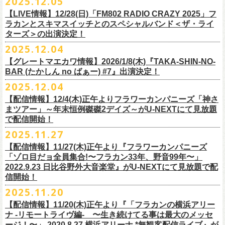
2025.12.05
※入場制限:4歳以上チケット必要
■チケット先行発売
チケット料金：前売り 5,000円(ドリンク代別途)
問い合わせ：奈良NEVER LAND
http://nara-neverland.
com/pc/info.html
中森泰弘(G)
鈴木圭介に出演が決定！
※チケット整理番号付き
【LIVE情報】12/28(日)「FM802 RADIO CRAZY 2025」フ
◎竹原
ピストル“
竹原
ピストルとフラワーカンパニーズのツーマンライブ”
・イープラス 12/29 12:00~
※整理番号あり
竹安堅一(G)
＊チケット最速先行受付：2026年12月22日(月)20:00〜
ラカンとスキマスイッチとのスペシャルバンド＜ザ・ライ
日時：2026年2月18日（水）OPEN 18:15/START 19:00
・WALK INN STUDIO！099-296-9888
※小学生以上有料、未就学児童入場不可
日時：5月31日(日) 開場 15:30 / 開演 16:00
グレートマエカワ(B)
◎「初恋の嵐 西山達郎生誕祭～初恋の嵐 カモンアゲイン!2026～」
ターズ＞の出演決定！
https://eplus.jp/pon-walkthisway/
会場：渋谷duo MUSIC EXCHANGE
・CAPARVOプレガイド 099-227-0337
チケット発売：2026年1月31日(土)午前10時～
会場：岐阜柳ヶ瀬ANTS
クハラカズユキ(Dr)
日時：2026年2月11日（祝）17:00開場 / 17:30開演
2025.12.04
出演：
竹原
ピストル、フラワーカンパニーズ
・イープラス
https://eplus.jp/sf/
detail/4450820001-P0030001
出演フラワーカンパニーズ/SCOOBIE DO
チケット料金：前売¥5,500(税込/ドリンク代別途要/整理番号付)
会場：東京新代田FEVER
問合せ：HOT STUFF PROMOTION 03-5720-9999(平日12:00〜18:00)
竹原ピストルBand Member：
【グレートマエカワ情報】2026/1/8(木)『TAKA-SHIN-NO-
その他詳細：オフィシャルホームページ
・出雲アポロ店頭
チケット料金：前売り¥5.200(税込/D別/整理番号付)
チケット発売日：2/11(水・祝)
出演：初恋の嵐
G・外園一馬
BAR (たかしん no ばぁー) #7』出演決定！
http://ongaku-heiya.com/
walkinnfes/
一般チケット発売日：2026年3月8日(日)
問い合わせ：TOP BEAT CLUB
【ゲストミュージシャン】
B・佐藤慎之介
2025.12.04
日時：2026年4月12日(日) 15:30 OPEN / 16:00 START
問い合わせ：柳ヶ瀬アンツ
http://www.
ants69.com/information.html
guitar : 木暮晋也（Hicksville）/玉川裕高 key : 高野勲
MR.PAN (THE NEATBEATS) と奥野真哉 (SOUL FLOWER UNION)がホス
Dr・伊藤哲平
オフィシャルSNS
会場：徳島GRINDHOUSE
【ゲストボーカル】
【配信情報】12/4(木)正午よりフラワーカンパニーズ「神さ
トを務める大人気BAR、『TAKA-SHIN-NO-BAR (たかしん no ばぁー)』
Key・斎藤渉
・X：@WalkInnFes
出演：フラワーカンパニーズ、ザ50回転ズ
鈴木圭介（フラワーカンパニーズ）
まツアー」～年末恒例磔磔2デイズ～がU-NEXTにて見放題
が次回は新春1月にオープン！お客様(ゲスト)を迎えてたっぷりと根掘り
2026年2月6日(金)～8日(日)
に横浜大さん橋ホールで開催する日本最大の
チケット料金：スタンディング¥6,600（整理番号付き、税込、
ドリンク
・Instagram：walkinnfes
チケット料金：前売り 5,000円(ドリンク代別途)
で配信開始！
安部コウセイ（HINTO,スパルタローカルズ）
葉掘り、口外無用の大爆笑トークをお届けする名トークイベント！
クラフト
ビールフェス
【スペントグレイン Presents JAPAN BREWERS
別）
※整理番号あり
岩崎慧（セカイイチ）
2025.11.27
(ゲストを迎えての想い出ソング・セッション・コーナーもあり！？)
CUP 2026】にフラワーカンパニーズの出演が決定！
一般発売日：未定
※小学生以上有料、未就学児童入場不可
チケット料金：6500円+D代
こちらのイベントにグレートマエカワが出演致します。
フラカンの出演は2/8(日)のみとなります。
【配信情報】11/27(木)正午より『フラワーカンパニーズ
問合せ：SOGO TOKYO ☏03-3405-9999 (月-土 12:00～13:00 / 16:00～
チケット発売：2026年1月31日(土)午前10時～
チケット発売日：12/20（土） 正午（12時）
「ゾロ目だョ全員集合!〜フラカン33年、野音99年〜」
19:00 ※日曜・祝日を除く)
イープラス
https://eplus.jp/sf/detail/
4450640001-P0030001
チケット受付url：
https://t.livepocket.jp/e/cimv1
2022.9.23 日比谷野外大音楽堂』がU-NEXTにて見放題で配
『TAKA-SHIN-NO-BAR (たかしん no ばぁー) #7』
どうぞお楽しみに！
信開始！
新春初笑い！今年も(は)良い年 2026！
【日程】2026/1/8 (木)
■スペントグレイン Presents JAPAN BREWERS CUP 2026
2025.11.20
年末恒例FM802主催のロック大忘年会「FM802 ROCK FESTIVAL RADIO
【会場】荻窪 TOP BEAT CLUB
開催日時：2026年2月6日（金）～8日（日） ＊フラワーカンパニーズの
CRAZY 2025」の「LIVE HOUSE Antenna -BEYOND ZERO Garage-」に
【配信情報】11/20(木)正午より『「フラカンの横浜アリー
【開場／開演】19:00／19:30
出演は2/8(日)
フラワーカンパニーズとスキマスイッチによるスペシャルバンド＜ザ・
ナ -リモートライヴ編- 〜生き続けてる事は最大のメッセ
【前売】￥4000 (+2D)
開催地：横浜大さん橋ホール（〒231-0002 神奈川県横浜市中区海岸通1-
ライターズ＞が登場！
ージ！〜」 2020.8.27 横浜アリーナ *無観客配信ライブ』が