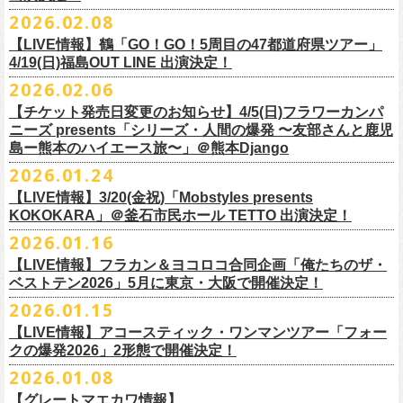
チケット料金：
・宮崎朝子（SHISHAMO）
お肉をたっぷり味わいながら、生の音楽に酔いしれる「ニクオン」
。今
トにて”皆勤風呂ントアクト”として皆さんをお迎えします。
フラカンの出演は6月20日(土)になります。
一般チケット発売日：5月23日(土) 10:00
2026.02.08
日時：2026年4月30日(木) 開場18:15／開園19:00
一般チケット発売日：3月28日(土)
前売 ¥5,500(税込/ドリンク代別）
・山田将司＆菅波栄純（THE BACK HORN）
2026年5月に奈良と岐阜で開催、SCOOBIE DOを迎えお届けするフラワ
【公演詳細】
年もお楽しみください！
どうぞお楽しみに♨️
どうぞお楽しみに！
問い合わせ：JAILHOUSE(052)936-6041 /
https://www.jailhouse.jp/live/
会場：恵比寿
LIQUIDROOM
U-22割 ￥4,500(税込/ドリンク代別/身分証持参必須（コピー不可/公演当
【LIVE情報】鶴「GO！GO！5周目の47都道府県ツアー」
ーカンパニーズが不定期で行なっている２マンライブ企画「シリーズ・
公演タイトル：第11回！ 僕たち、プロ野球大好きミュージシャンです！
オフィシャルホームページ：
https://www.
nikuon.com/top
dragondeluxe2026/
チケット料金：前売り¥5,700(税込/整理番号付/ドリンク代別途要) *記念バ
◎「フォークの爆発2026 ミニマル巡業 〜うたとギターとコーラスと〜」
日提示できない場合は一般価格チケットとの差額分をお支払いいただき
4/19(日)福島OUT LINE 出演決定！
「ホフディラン 春のベースまつり」に今年もグレートマエカワの出演が
人間の爆発」の一般チケット発売が3/8(日)10:00よりスタート！
日時・会場：3月17日（火）新宿ロフトプラスワン
お問い合わせ：ニクオン実行委員会 info＠
nikuon.com
◎「OTODAMA’26」
◎『
YATSUI FESTIVAL! 2026
』
ッヂ付
6/28(日) 札幌musica hall cafe 開場15:30/開演16:00 問：浮雲社中
ます)
決定！
ますます充実のライブを展開している両者によるガチンコ対バン、熱す
2026.02.06
（http://www.loft-prj.co.jp/PLUSONE/）
日時：5月4日(月祝)、5日(火祝) 開場10:00 / 開演11:00
日程：
2026
年
6
月
20
日（土）、
6
月
21
日（日） ※フラワーカンパニーズ
＊フラワーカンパニーズファンクラブ「ヤングフラワーズ」優先販売を
鶴「GO！GO！5周目の47都道府県ツアー」4/19(日)福島OUT LINE 公演
一般チケット発売日：2026年3月15日(日)10:00
チケット料金：4,800円（税込/整理番号付/ドリンク代別）
※１人１枚※未就学児入場不可/小学生以上チケット必要
ぎるステージになること必至！
開場／開演： 18:15／19:00
＊フラワーカンパニーズの出演は5月5日(火祝)のみ
の出演は6/20(土)のみ
【チケット発売日変更のお知らせ】4/5(日)フラワーカンパ
予定しています。次号会報誌にご案内を同
封します
にフラワーカンパニーズの出演が決定！
プレイガイド：
※高校生以下は当日¥2,000キャッシュバック（
当日年齢を証明できるも
一般チケット発売日：2026年6月6日(土)
◎「ホフディラン 春のベースまつり2026」
どうぞお見逃しなく〜
出演ミュージシャン： ※五十音順
会場：大阪・泉大津フェニックス
開場
ニーズ presents「シリーズ・人間の爆発 〜友部さんと鹿児
/
開演（両日）：
11:30
チケットぴあ
の（学生証、保険証など）
のご提示が必要となります）
＊ライブハウス会場限定店頭先行：4/4(土) 12:00〜19:00
日時：2026年5月20日(水) OPEN 18:30 / START 19:00
イノウエアツシ（ニューロティカ／横浜DeNAベイスターズ）、ウエノコ
島ー熊本のハイエース旅〜」＠熊本Django
その他詳細→
https://shimizuonsen.com/otodama/26/
会場
: Spotify O-EAST / Spotify O-WEST / Spotify O-nest 5F / Spotify O-
◎鶴「GO！GO！5周目の47都道府県ツアー」
イープラス
一般チケット発売日：3月28日(土)10:00
・クラブカウンターアクション宮古店頭
会場：新代田FEVER
ウジ（the HIATUS、Radio
nest 6F / Spotify O-Crest
2026.01.24
日時：2026年4月19日(日) 開場15:30 / 開演16:00
ローソンチケット
〒027-0083 岩手県宮古市大通２丁目６－１１
出演：ホフディラン
◎フラワーカンパニーズpresents『シリーズ・
人間の爆発』
Caroline／広島東洋カープ）、オカモト”MOBY”タクヤ (SCOOBIE DO ／
duo MUSIC EXCHANGE /
clubasia / LOFT9 shibuya / WOMBLIVE /
会場：福島OUT LINE
ネクストロード 03-5114-7444（平日14:00〜18:00）
プレイガイドなど詳細はライブページにてご確認くださ
【LIVE情報】3/20(金祝)「Mobstyles presents
6月から開催するフラワーカンパニーズのアコースティック企画の新たな
*
注意事項
ゲストベーシスト：ウエノコウジ（the HIATUS / Radio Caroline)、グレ
MLB解説者)、グレート
shibuya 7thFLOOR
出演：鶴、フラワーカンパニーズ
KOKOKARA」＠釜石市民ホール TETTO 出演決定！
い
https://flowercompanyz.com/live/
試みとなる歌とアコースティックギター一本とコーラスと小
物の楽器な
東北地方在住者のみの先着販売となります
ートマエカワ (フラワーカンパニーズ
) 、junko（打首獄門同好会）、and
・5月30日(土) 開場 16:30 / 開演 17:00
マエカワ（フラワーカンパニーズ／中日ドラゴンズ）、樋口豊
主催
:
やついいちろう
チケット料金：¥4800(税込/オールスタンディング/ドリンク代別途要)
どで構成するライヴ「フォークの爆発2026 ミニマル巡業 〜うたとギター
2026.01.16
１人１枚のみ購入可能
more,,,
会場：奈良NEVER LAND
（BUCK∞TICK／阪神タイガース）
他出演者、チケットなど詳細：以下よりご確認ください
一般チケット発売日：2月21日(土)
とコーラスと〜」の一般チケット発売が3/8(日)10:00よりスタート！
住所記載の身分証確認持参の上、
それぞれのライブハウス店頭にて販売
来場チケット：前売り：¥5,300+1drink 当日：¥5,800+1drink
出演：フラワーカンパニーズ/SCOOBIE DO
【LIVE情報】フラカン＆ヨコロコ合同企画「俺たちのザ・
司会：金光裕史（音楽と人編集部／阪神タイガース）
◎「モンキーTシャツ」
【YATSUI FESTIVAL! 2026 WEB INFORMATION】
問い合わせ：GIPお問合せフォーム→
https://www.gip-web.co.jp/t/info
します
配信チケット：前売り配信視聴券：¥3,000
ベストテン2026」5月に東京・大阪で開催決定！
チケット料金：前売り¥5.200(税込/D別/整理番号付)
6月から開催するフラワーカンパニーズのアコースティック企画の新たな
料金：前売￥4,000 ※税込／要1オーダー（500円以上）
価格：￥3,700(税込)
オフィシャルサイト：
https://yatsui-fes.com
◎「フォークの爆発2026 ミニマル巡業 〜うたとギターとコーラスと〜」
購入は現金のみとなります
当日・アーカイブ配信視聴券：¥3,500
一般チケット発売日：2026年3月8日(日)
試みとなる歌とアコースティックギター一本とコーラスと小
物の楽器な
チケット発売日：2月28日（土）11時〜
2026.01.15
ボディ：ビッグシルエット
オフィシャルX：
https://x.com/YATSUIFES
＊ミニマル巡業とは『
新たな試みとして歌とアコースティックギター一
転売は固く禁止とさせていただきます
＊お得な来場＆配信チケット：前売り：¥7,000+1drink
プレイガイド：
どで構成するライヴ「フォークの爆発2026 ミニマル巡業 〜うたとギター
※購入枚数制限あり／お一人様2枚まで
カラー：ホワイト、アシッドブルー
オフィシャルFacebook：
https://www.facebook.com/YATSUIFES
【LIVE情報】アコースティック・ワンマンツアー「フォー
本とコーラスと小
物の楽器などで構成するライヴ』です
公演当日も身分証を確認させて頂きます（U-22割も同様）
チケット発売：
イープラス
とコーラスと〜」に札幌公演の追加が決定！
※チケットの整理番号順での入場となります。
素材 ： 綿100％
オフィシャルInstagram ：
https://www.instagram.com/yatsuifes/
クの爆発2026」2形態で開催決定！
6/8(月)京都・紫明会館 18:30/19:00 問：SOLE CAFE
当日11:30〜整列開始いたします
ホフディランオフィシャルFC先行(抽選)：3/19(木)
12:00-3/22(日) 23:59
チケットぴあ
販売URL
サイズ：S / M / L / XL
2026.01.08
6/10(水)広島・東広島 西条公会堂 18:30/19:00 問：キャンディープロモ
近隣のご迷惑になるためそれ以前のお並びは禁止とさせていただき
ます
一般発売その他情報は
ローソンチケット Ｌコード：56253
◎「フォークの爆発2026 ミニマル巡業 〜うたとギターとコーラスと〜」
https://eplus.jp/sf/detail/4487570001-P0030001
＜製品サイズ＞
YATSUI FESTIVAL! 2026お問合せ：Spotify O-EAST：03-5458-4681
ーション広島
その他詳細：
https://www.gip-web.co.jp/schedule/detail/8491#13568
特設サイトにて→
https://hoff.jp/e/
bs26/
【グレートマエカワ情報】
問い合わせ：奈良NEVER LAND
http://nara-neverland.
com/pc/info.html
＊ミニマル巡業とは『
新たな試みとして歌とアコースティックギター一