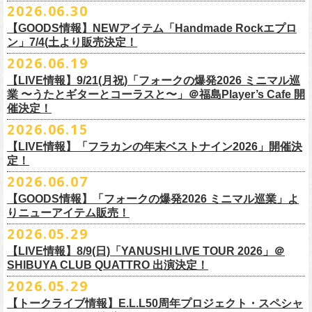
その他詳細：OFFICIAL SITE：
https://www.ishigaki-fes.jp/
2026.06.30
水音泉
☆最速先行受付スタート！
カラー：レッド , ブルー
済チケット
をお持ちの方はそのまま使用可能となります。
2026年
9月2日〜6日に開催される
スマイリー
原島さんのイベント
湯仲間販売所
https://eplus.jp/sf/detail/4579890001-P0030001P0030002?
【GOODS情報】NEWアイテム「Handmade Rockエプロ
素材：綿 100％
「SMILEY’S CONNECTION スマイリー原島 BIRTHDAY FESTIVAL
#いしがき2026
チケットぴあ
ン」7/4(土より販売決定！
P6=001&P1=0402&P59=1&block=true
サイズ：28 × 28 cm
6days ～ ハメチ a-GOGO CARNIVAL!!～」出演決定！
【チケットぴあにてご購入のお客様】
#いしがきミュージックフェスティバル
イープラス
その他詳細：イベントオフィシャルサイト
https://shelter35th.com/
生地：8重ガーゼふきん
2026.06.19
フラワーカンパニーズは
＜
day
２下北沢
CLUB Que
編＞
9月3日(木)下北沢
払戻方法は、
チケットの受取方法や支払方法などにより異なります。
7/4(土)「フォークの爆発2026 〜座って演奏するスタイルです〜」＠倉敷
ローチケ
問い合わせ：HOTSTUFF 050-5211-6077(平日12:00-18:00)
CLUB Queに出演致します。
下記 URL よりどの払戻方法になるのか確認してください。
【LIVE情報】9/21(月祝)「フォークの爆発2026 ミニマル巡
新渓園敬倹堂より、グッズにNEWアイテムが登場！
業 〜うたとギターとコーラスと〜」＠福島Player’s Cafe 開
http://t.pia.jp/guide/refund.
jsp
新たな企画「Handmade Rock」シリーズ第一弾として、初アイテム、エ
・11/1(日)名古屋クラブクアトロ OPEN 15:15 START 16:00 問：
催決定！
<お問合せ> チケットぴあ
http://t.pia.jp/help/
index.jsp
プロンを販売いたします！
JAIL HOUSE
2026.06.15
お料理の時だけでなく、お掃除やDIY作業の時など、いろんなシチュエー
チケットぴあ
【イープラスにてご購入のお客様】
ションでご利用いただけるおすすめアイテムです。
イープラス
【LIVE情報】「フラカンの年末ベストナイン2026」開催決
12/2(水)恵比寿LIQUIDROOMで開催される奥野
真哉さんの祝・還暦イベン
9/22(火祝)富山駅周辺5会場で開催されるサーキットフェス「back on live
払戻方法は、チケットの受取方法や支払方法により異なります。
ぜひチェックしてくださいね！
定！
ローチケ
トにフラワーカンパニーズの出演が決定！
FES 2026 能登半島災害復興支援」にフラワーカンパニーズの出演が決
詳細は下記の払戻方法チャートをご確認ください。
2026.06.07
グレートマエカワ、竹安堅一が参加するうつみようこ＆Yokoloco Bandも
定！
＜公演変更／延期 払戻方法確認チャート＞
＜全公演共通＞
【GOODS情報】「フォークの爆発2026 ミニマル巡業」よ
ハウスバンドとして参加いたします。
チケット完売となっておりました7/11(土)開催「
フォークの爆発2026 〜
出演する会場など詳細は後日発表となります。
払戻方法確認チャート
http://eplus.jp/
refund2/
チケット料金：前売￥5,700(税込/ドリンク代別途要)
りニューアイテム販売！
みんなで盛大にお祝いしましょう♪
座って演奏するスタイルです〜」岐阜・郡上八幡Club Layla 公演につき
質問に答えながらご自身の状況を確認してください。 適切な払戻方法を
※高校生以下は当日¥2,000キャッシュバック（当日年齢を証明できるも
まして、限定枚数となりますが＜立ち見席＞
2026.05.29
の追加販売を行うことが決
どうぞお楽しみに！
ご覧になれます。
の（学生証、保険証など）のご提示が必要となります）
6/8(月)からスタートする「フォークの爆発2026 ミニマル巡業 〜うたとギ
◎奥野真哉 還暦イベント “〜オクピンの笑って︕笑って︕︕ 60歳〜「君
定しました。
【LIVE情報】8/9(日)「YANUSHI LIVE TOUR 2026」＠
e+Q＆A ページ：
https://eplus.jp/qa/
チケット完売となっておりました7/5(日)開催「フォークの爆発2026 〜座
一般チケット発売日：8月8日(土)
ターとコーラスと〜」にて、ラッコシリーズのニューアイテムの販売が
◎「モンキーTシャツ」
はカンレキさ」”
◎「back on live FES」
SHIBUYA CLUB QUATTRO 出演決定！
って演奏するスタイルです〜」兵庫・神戸クラブ月世界 公演につきまし
決定！
価格：￥3,700(税込)
日時：2026年12月2日(水) 開場18:00 / 開演19:00
◎「フォークの爆発2026 〜座って演奏するスタイルです〜」
日程：2026年9月22日(火祝)
て、限定枚数となりますが＜2F立ち見席＞の追加販売を行うことが決定
2026.05.29
【ローソンチケットでご購入で、紙チケットをご選択のお
さらに、完売御礼となった「レッツけんこうアンブレラチャーム」（ラ
ボディ：ビッグシルエット
会場：恵比寿 LIQUIDROOM
7/11(土)岐阜・郡上八幡Club Layla 開場16:30/開演17:00
会場：
しました。
ンダム）がイエローver.で販売再開決定！
客様】
カラー：ホワイト、アシッドブルー、
[NEWカラー！]
サンドベージュ
【トークライブ情報】E.L.L50周年プロジェクト・スペシャ
チケット：
追加チケット＞立ち見席 ￥5,500（税込/ドリンク代別）
・富山MAIRO