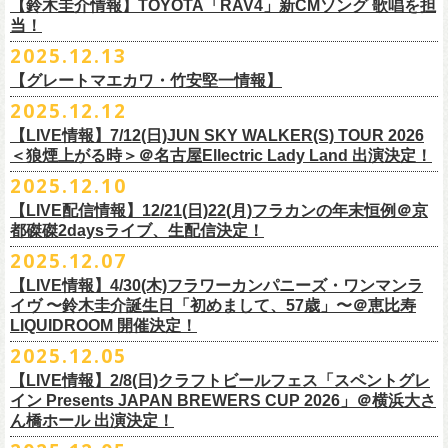
※高校生以下は当日¥2,000キャッシュバック（
当日年齢を証明できるも
ミスター小西(Vo)
当日あらゆる角度から切り取った写真を贅沢にまとめた72ページのフォ
【鈴木圭介情報】TOYOTA「RAV4」新CMソング 歌唱を担
配信日：2025年12月30日(火)正午
の（学生証、保険証など）
のご提示が必要となります）
ザ50回転ズとの対バンツアーが決定！
当！
奥野真哉(Key)
トブックも同梱したスペシャルパッケージ仕様で販売致します。
視聴料：U-NEXT月額会員視聴無料配信URL：
https:
一般チケット発売日：3月8日(日)
「フラカンと行くザ50回転ズの故郷巡りツアー！」と題し、ザ50回転ズ
中森泰弘(G)
2025.12.13
//t.unext.jp/r/flowercompanyz
TOYOTA「RAV4」の新CMソングの歌唱を鈴木圭介が担当
！
のメンバーの故郷、堺、出雲、徳島を２バンドで巡ります！
竹安堅一(G)
フラカンのweb shop「ニワトリ堂」、そして1/31(土)札幌公演よりフラカ
【グレートマエカワ・竹安堅一情報】
2025年12月17日発売とともに新作CMが公開され
ました。
◎「フォークの爆発2026 〜座って演奏するスタイルです〜」
4月4日(土) ,5日(日)に開催される「WALK INN FES! 2026 IN 桜島」にフ
グレートマエカワ(B)
ンのライブ会場にて販売がスタート！
＊以下過去ライブ作品も配信中
ナレーションも担当しております。
2025.12.12
7/4(土)岡山・倉敷新渓園敬倹堂 16:30/17:00 問：キャンディープロモ
ラワーカンパニーズの出演が決定！
一般チケット発売は1月31日。
クハラカズユキ(Dr)
完全生産限定盤のため売り切れ次第販売終了。どうぞお早めに！
『Maximum Top Beat!!』
◎「フラカンの横浜アリーナ -リモートライヴ編- 〜生き続けてる事は最
ぜひチェックしてください！
ーション岡山
どうぞお見逃しなく！
【LIVE情報】7/12(日)JUN SKY WALKER(S) TOUR 2026
フラワーカンパニーズが不定期で行なっている２マンライブ企画「シリ
チケット料金：前売¥5,500(税込/ドリンク代別途要/整理番号付)
3rd Anniversary of Top Beat Club
大のメッセージ！〜」 2020.8.27 横浜アリーナ *無観客配信ライブ
7/5(日)兵庫・神戸クラブ月世界 15:30/16:00 問：清水音泉
＜狼煙上がる時＞＠名古屋Ellectric Lady Land 出演決定！
◎「WALK INN FES! 2026 IN 桜島」
ーズ・人間の爆発」、SCOOBIE Dを迎え、2026年5月に奈良と岐阜での
チケット発売日：2/11(水・祝)
商品詳細：
うつみようこ＆Yokoloco Band “ワンマン！”
◎「ゾロ目だョ全員集合!〜フラカン33年、野音99年〜」
2022.9.23 日比
7/11(土)岐阜・郡上八幡Club Layla 16:30/17:00 問：クラブレイラ
日付：4月4日(土) ,5日(日) ※日割り発表は後日となります
◎「フラカンと行くザ50回転ズの故郷巡りツアー！」
開催が決定！
問い合わせ：十三GABU
LIVE Blu-ray+CD『フラカンの日本武道館 Part2 ～超・今が旬～』
2025.12.10
【公演日】2026/2/5 (木)
3月26日(木)＠KT ZEPP YOKOHAMAで開催される「PON pre WALK
谷野外大音楽堂
7/19(日)東京・有楽町I’M A SHOW 15:15/16:00 問：ネクストロード
会場：南栄リース桜島広場(桜島多目的広場野外ステージ)
日時：2026年4月9日(木) 18:30 OPEN / 19:00 START
内容：Blu-ray+2CD+LIVE PHOTO BOOK(72p） *三方背BOX仕様
【会場】荻窪 TOP BEAT CLUB
THIS WAY〜12年目でも終わらない青春の歌〜」にフラワーカンパニーズ
【LIVE配信情報】12/21(日)22(月)フラカンの年末恒例＠京
◎ フラワーカンパニーズ「神さまツアー」～年末恒例磔磔2デイズ～ 1
8/1(土)福岡・門司BRICK HALL 16:30/17:00 問：ブリックホール
出演：
会場：大阪・堺ファンダンゴ
2025年もお互いに充実のライブを展開してきた両者によるガチンコ対バ
◎フラカン＆ヨコロコ合同企画「俺たちのザ・ベストテン2026」東京編
価格：¥11,000(税込)
【開場/開演】19:00 / 19:30
の出演が決定しました！
都磔磔2daysライブ、生配信決定！
日目 2023.12.13 京都磔磔
8/2(日)福岡・門司BRICK HALL 15:30/16:00 問：ブリックホール
ーゲストアーティスト
出演：フラワーカンパニーズ、ザ50回転ズ
ン、熱すぎるステージになること必至！
【昭和の歌番組を代表する『ザ・ベストテン』のトリビュートLIVE。
発売日：2026年1月30日
【出演】うつみようこ＆Yokoloco Band
本日よりチケット最速先行受付も開始！
2025.12.07
2026年4月18日(土)岩手県二戸市九戸城跡で開催される、結成10周年を迎
◎ フラワーカンパニーズ「神さまツアー」～年末恒例磔磔2デイズ～ 2
チケット料金：5,500円（税込/整理番号付/ドリンク代別）
HEY-SMITH / RHYMESTER / バックドロップシンデレラ / KALMA / 打首
チケット料金：前売り 5,000円(ドリンク代別途)
一般チケット発売は3月8日。
数々の昭和歌謡のカヴァーだけの一夜】
販売場所：フラワーカンパニーズweb shop「ニワトリ堂」
【前売】5,000円 (+1D）
お見逃しなく〜
えるSaToMansion主催のイベント【南部事変 2026】にフラワーカンパニ
日目 2023.12.14 京都磔磔
【LIVE情報】4/30(木)フラワーカンパニーズ・ワンマンラ
※7/4＠倉敷はドリンク代なし、7/19＠東京は全席指定
獄門同好会 / 友部正人 / bacho / THE BOYS&GIRLS
※整理番号あり
どうぞお見逃しなく！
日時：5/19(火)開場18:30／開演19:00
（https://flowercompanyzinc.stores.jp/）、フラワーカンパニーズ ライブ
【当日】5,500円 (+1D）
ーズの出演が決定しました！
イヴ 〜鈴木圭介誕生日「初めまして、57歳」〜＠恵比寿
※高校生以下は当日¥2,000キャッシュバック（
当日年齢を証明できるも
/ SOIL&”PIMP”SESSIONS / フラワーカンパニーズ / SIX LOUNGE / THE
※小学生以上有料、未就学児童入場不可
会場：東京・荻窪TOP BEAT CLUB
会場
【発売場所】イープラス／Peatix
◎「PON pre WALK THIS WAY〜12年目でも終わらない青春の歌〜」
LIQUIDROOM 開催決定！
■U-NEXT問い合わせ：
https://help.
unext.jp/info-video/detail/
info403b
の（学生証、保険証など）
のご提示が必要となります）
FOREVER YOUNG / ENTH / Hump Back / The Birthday (クハラカズユ
チケット発売：2026年1月31日(土)午前10時～
◎フラワーカンパニーズpresents『シリーズ・
人間の爆発』
出演：
※完全生産限定盤のため、生産分完売次第販売終了
【一般発売日】12/13 10:00〜
日時：2026年3月26日(木) 開場17:30 / 開演18:30
◎SaToMansion 10th anniversary festival【南部事変 2026】
2025.12.05
一般チケット発売日：3月28日(土)
キ, ヒライハルキ, フジイケンジ)
イープラス
https://eplus.jp/sf/detail/
4450790001-P0030001
日時：5月30日(土) 開場 16:30 / 開演 17:00
真城めぐみ(Vo)
【イープラス URL】
https://eplus.jp/sf/detail/4450650001-P0030001
会場：KT ZEPP YOKOHAMA
▼CM 概要
日時：2026年4月18日(土) 開城 10:00 / 閉城 17:30 予定
ー鹿児島アーティスト
会場：奈良NEVER LAND
うつみようこ(Vo)
【LIVE情報】2/8(日)クラフトビールフェス「スペントグレ
【Peatix URL】
https://peatix.com/event/4740570
出演：Hump Back/四星球/フラワーカンパニーズ … and more!!
TOYOTA RAV4「LOVE FOREVER」篇
会場：岩手県二戸市九戸城跡
https://www.city.ninohe.lg.jp/info/335
人性補欠 / Tonto / その日暮らし / 花想い / Noisy Laf / 椿井紗代 / Wiθ /
日時：2026年4月11日(土) 16:30 OPEN / 17:00 START
出演：フラワーカンパニーズ/SCOOBIE DO
鈴木圭介(Vo)
イン Presents JAPAN BREWERS CUP 2026」＠横浜大さ
【入場順】1.イープラス 2.Peatix
チケット料金：¥5,0OO(1F立ち見)¥6,0OO 1Drink別(2F指定席)
＊TOYOTA「RAV4」オフィシャルサイト：
https:/
/toyota.jp/rav4/
その他詳細：SaToMansion 公式サイト：
https://satomansion.com/
Poly lism / DJ Msize /ともそだちBAND / +オーディショングランプリ
ん橋ホール 出演決定！
会場：島根・出雲アポロ
チケット料金：前売り¥5.200(税込/D別/整理番号付)
ミスター小西(Vo)
2026年2月 「初恋の嵐 西山達郎生誕祭～初恋の嵐 カモンアゲイン!2026
【問】TOP BEAT CLUB 03-6913-5433 info@topbeatclub.com
※1Drink別
竹原ピストルさん（バンド編成）との対バンライブが決定！
ーー
出演：フラワーカンパニーズ、ザ50回転ズ
一般チケット発売日：2026年3月8日(日)
奥野真哉(Key)
～」開催ゲストボーカルとして、