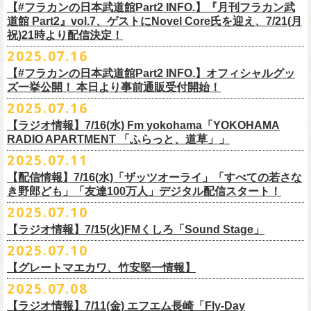
開中のフラカンの楽曲全曲レビュー企画「
フラカンの音楽目録」でボー
ください
◎｢802 Jungle Attack Vol.6 -フラカン武道館壮行会-｣
チケット発売日：9月27日(土)
【#フラカンの日本武道館Part2 INFO.】『月刊フラカン武
【お問い合わせ】
YOKOHAMA
1月17日(土) 長野CLUB JUNK BOX 16:30/17:00
ゲスト：TOSHI-LOW（BRAHMAN）
※上記サイズはあくまでも目安の寸法です
6 夜空の太陽
カル・
北島康雄をプロのライター陣に交じってreviewerに抜擢す
るなど、
https://www.tfm.co.jp/manyuki/
日時：9月2日(火)18:15 OPEN / 18:45 START
道館 Part2』vol.7、ゲストにNovel Core氏を迎え、7/21(月
プレイガイド：
SLUSH-PILE. 03-6451-0554
配信日時：8月24日（日）16:00 START（10分前より準備開始）
1月18日(日) 千葉LOOK 15:30/16:00
https://youtu.be/Z9wrtIqELqE
mc
四星球に対しての信頼度が絶大なフラカンメンバー。
とにかくお互いへ
祝)21時より配信決定！
会場：大阪 GORILLA HALL OSAKA
https://eplus.jp/sf/detail/
4383810001-P0030001
視聴URL：
https://live.nicovideo.
jp/watch/lv348512764
1月24日(土) 高知X-pt. 16:30/17:00
7 馬鹿の最高
の思いが溢れる1時間！
出演：
2025.07.16
＊本ライブの一部はプレミアム会員限定視聴となります。
1月25日(日) 広島SECOND CRUTCH 15:30/16:00
■vol.7
8 最高の夏
フラワーカンパニーズ
＊
全編視聴をご希望のかたはプレミアム会員にご登録（月額790円）をお
【#フラカンの日本武道館Part2 INFO.】オフィシャルグッ
1月27日(火) 四日市CLUB CHAOS 18:30/19:00
ゲスト：Novel Core
9 友達100万人
8月20日(水)21:00よりプレミア配信されます。
Conton Candy
願い致しま
す。
ズ一挙公開！ 本日より事前通販受付開始！
1月31日(土) 札幌近松 16:30/17:00
https://www.youtube.com/watch?
v=I8Zw-h9Anxg
10 ミント
TOSHI-LOW
＊タイムシフト視聴期間：2025年9月7日まで
2月4日(水) 下北沢シェルター 18:30/19:00
2025.07.16
11 ハイエース
開催を約１ヶ月後に控えたフラカンの日本武道館公演のチケットは
絶賛
ヒグチアイ
本番組はプレミアム会員の方ならタイムシフト視聴期間中に何度で
も、
2月14日(土) 大阪バナナホール 16:30/17:00
■vol.8
12 深夜高速
発売中！
【ラジオ情報】7/16(水) Fm yokohama「YOKOHAMA
MC：加藤真樹子（#FM802）
放送終了後に視聴することができます。 一般会員の方の場合は事前予約
2月15日(日) 岡山ペパーランド 15:30/16:00
ゲスト：四星球
mc
RADIO APARTMENT 「ふらっと、道草」」
合わせてお見逃しなく！
チケット発売スタート！
をする事で期間内にタイムシフト視
聴が可能ですが、リアルタイム視聴
2月21日(土) 別府Copper Raven 16:30/17:00
https://www.youtube.com/watch?
v=kVfyzG-tjOs
13 履歴書
2025.07.11
▼詳細はこちら
の際と同様、
全編の視聴にはプレミアム会員への加入が必要になりま
■7/16(水)22:00
～
23:30 Fm yokohama「YOKOHAMA RADIO
2月22日(日) 福岡CB 15:30/16:00
14 感情七号線
https://funky802.com/site/pickup_detail/7941
【配信情報】7/16(水)「ザッツオーライ」「すべての若さな
す。
APARTMENT
「ふらっと、道草」」
2月24日(火) 豊橋Club KNOT 18:30/19:00
15 星のブルペン
＜番組情報＞
き野郎ども」「友達100万人」デジタル配信スタート！
DJ:NakamuraEmi
2月28日(土) 新潟GOLDEN PIGGS BLACK 16:30/17:00
16 日々のあぶく
『月刊フラカン武道館 Part2』
ーーーーーーーーーーーーーーーーーーーーーーーーーーー
2025.07.10
https://www.fmyokohama.co.jp/
program/yra_furatto_michikusa
3月1日(日) 金沢AZ 15:30/16:00
17 虹の雨あがり
■vol.8
「HESOKURI」に収録「ザッツオーライ」「すべての若さなき野郎ど
◎「横浜ストーリー 〜武道館前の一撃〜」
＊鈴木圭介、グレートマエカワ コメントOA
3月7日(土) HEAVEN’S ROCKさいたま新都心 16:30/17:00
mc
【ラジオ情報】7/15(火)FMくしろ「Sound Stage」
7/23(水)よりSpotifyでフラワーカンパニーズのプレイリスト企画がスター
ゲスト：四星球
も」「友達100万人」が、7/16(水)より各音楽サービスにてデジタル配信
日時：8月24日(日)Open 15:30 / Start 16:00
3月14日(土) 仙台darwin 16:30/17:00
18 行ってきまーす
ト！
8月20日(水)21:00〜配信
スタート！
2025.07.10
会場：神奈川・F.A.D YOKOHAMA
■7月15日(金) 19:00〜 FMくしろ「Sound Stage」
19 ラッコ！ラッコ！ラッコ
本番URL：
同日リリースの新曲「ただいま実演中 / ピュアな匂いがチョイナチョイ
https://www.youtube.com/
watch?v=kVfyzG-tjOs
【グレートマエカワ、竹安堅一情報】
会場チケット：完売
＊鈴木圭介、グレートマエカワ コメントOA！
チケット料金：¥5,200(税込/整理番号付/
ドリンク代別途要)
20 人は人
①特設サイト
https://flowercompanyz.mixlist.app/
にて10曲をセレクトし
ナ」と合わせて、プリアドプリセーブが可能です。
※再放送：7月18日(金)15:00〜
2025.07.08
※全公演、高校生以下は当日¥2,000 キャッシュバック(当日年齢を証明で
21 最後にゃなんとかなるだろう
てプレイリストを作成
＊アーカイブ配信中！
ぜひお楽しみください！
きるもの(学生証、
保険証など)のご提示が必要となります)
富山MAIRO 25周年記念ライブにフラワーカンパニーズの出演が決定！
22 白眼充血絶叫楽団
【ラジオ情報】7/11(金) エフエム長崎「Fly-Day
②
#フラカンプレイリスト
をつけてXでシェア
■vol.0 番組スタート直前スペシャル