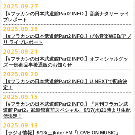
◎ワンマンツアー「フラカンのチョイナチョイナ’25/’26」 ポスター
◎「ゾロ目だョ全員集合!〜フラカン33年、野音99年〜」
2022.9.23 日比
＊＊＊＊＊＊
長州小力
2025.09.27
主催：音楽と人編集部
https://ongakutohito.com/
樋口豊さん59歳の誕生日2日前の開催となる今企画、
会場：新代田LIVE HOUSE FEVER
価格：900円(税込) *送料別
谷野外大音楽堂
まーな
出演は、トークイベントでお馴染みの〈プロ野球大好きミュージシャ
一般チケット発売日：前売 ￥5,500（税込／D代別）※お土産ステッカー
【#フラカンの日本武道館Part2 INFO.】音楽ナタリー ライ
＊サイズ：B2（515mm×728mm）
年末恒例FM802主催のロック大忘年会「FM802 ROCK FESTIVAL RADIO
ン〉たちを中心としたスペシャルバンド（グレートマエカワが参加）、
ブレポート
付き
＊販売期間：2025年10月30日(木)9:00 〜 ※在庫が無くなり次第終了
③12/4(木)配信開始予定
10月25日＠熊本Djangoを皮切りに30箇所31公演を回る全国ワンマンツア
CRAZY 2025」最終日12/29(月)、怒髪天がハウスバンドとなり、一夜限り
2月7日（土）
POLYSICS、そしてフラワーカンパニーズ。
※保護者同伴に限り高校生以下入場可能、当日￥2,
000キャッシュバック
＊2025年11月上旬〜発送予定
2025.09.25
◎ フラワーカンパニーズ「神さまツアー」～年末恒例磔磔2デイズ～ 1
ー「フラカンのチョイナチョイナ’25/’26」の2026年1月〜３月公演分
のスペシャルセッション企画「
FM802＆怒髪天 presents レディクレ歌合
■9月27日(土)公開 音楽ナタリー
◆音楽◆
（当日年齢を証明できるもの（学生証、
保険証等）のご提示が必要）
＊発送方法：宅急便
日目 2023.12.13 京都磔磔
（2/21＠大分公演を除く）
の一般チケットが10月18日(土)より発売スター
【#フラカンの日本武道館Part2 INFO.】ぴあ音楽WEB/アプ
戦」を開催。
＊9/20(土)「フラカンの日本武道館 Part2 〜超・今が旬〜」ライブレポー
矢井田瞳
前売りチケットなど本公演の詳細は、『音楽と人』のWebサイト
チケット発売日：11月15日(土)
リ ライブレポート
◎ フラワーカンパニーズ「神さまツアー」～年末恒例磔磔2デイズ～ 2
ト！
このスペシャルステージに、グレートマエカワがサポートメンバーとし
ト掲載
ホフディランカルテット
（
https://ongakutohito.com/
）にて、10月下旬ごろにお知らせされます。
問い合わせ：LIVE HOUSE FEVER TEL：03-6304-7899
☆ニワトリ堂 ＞
https://flowercompanyzinc.stores.jp/
日目 2023.12.14 京都磔磔
これにて全公演分のチケットが発売となります。
て参加することが決定しました！
2025.09.21
インナージャーニー
http://www.fever-popo.com/
■9月25日(木)公開 ぴあ音楽WEB/アプリ
9/20(土)開催の日本武道館公演を経て、さらに勢いを増してまわるフラカ
｢フラワーカンパニーズ、10年ぶり2度目の日本武道館ワンマンで示した
ポニーテールリボンズ
【#フラカンの日本武道館Part2 INFO.】オフィシャルグッ
どうぞお楽しみに！
＊9/20(土)「フラカンの日本武道館 Part2 〜超・今が旬〜」ライブレポー
■U-NEXT問い合わせ：
https://help.
unext.jp/info-video/detail/
info403b
ンの全国ツアー、
どうぞお楽しみに！
◎「FM802 ROCK FESTIVAL RADIO CRAZY 2025」
転がり続ける“バンドの未来”｣
仮面女子
ズ 一部商品事後通販のお知らせ
＊ファンクラブ優先チケット販売のご案内はファンクラブよりご登録ア
ト掲載
日程：2025年12月29日(月)
https://natalie.mu/music/news/641285
ex.KNU
◎音楽と人＆僕たちプロ野球大好きミュージシャンpresents「神田ナイト
2025.09.20
ドレスにメールでご案内しております
＊大分公演の身、諸事情により10/25(土）からの発売に変更になりました
会場：インテックス大阪
カーニバル」〜樋口豊59th BIRTHDAY LIVE〜
「今のフラカン」の圧倒的な底力 2度目の日本武道館、最高のお祭り騒
【#フラカンの日本武道館Part2 INFO.】U-NEXTで配信決
＊「
FM802＆怒髪天 presents レディクレ歌合戦」
◆お笑いステージ◆
◎「みんなの祭り X’mas SPECIAL」
日時：:2026年1月22日（木）開場/開演: 18:00/19:00（予定）
ぎ【ライブレポート】
定！
◎フラワーカンパニーズ ワンマンツアー「フラカンのチョイナチョイ
[出演]怒髪天 and more!!!!
レイザーラモン
日時：2025年12月23日(火) 開場 17:15 開演 18:00
会場：KANDA SQUARE HALL
https://lp.p.pia.jp/article/news/438272/index.html
2025.09.15
ナ’25/’26」
[Support Member]
ジョイマン
会場：名古屋DIAMOND HALL
出演：樋口豊スペシャルセッション（メンバー：樋口豊、イノウエアツ
2025年
Ba:グレートマエカワ（フラワーカンパニーズ）
【#フラカンの日本武道館Part2 INFO.】『月刊フラカン武
囲碁将棋
出演：
シ、ウエノコウジ、グレートマエカワ、MOBY and more…）
10月25日(土) 熊本Django 16:30/17:00
Key:奥野真哉(ソウル・フラワー・ユニオン)
道館 Part2』武道館直前スペシャル、9/17(水)21時より生配
nobodyKnows＋
フラワーカンパニーズ
10月26日(日) 長崎ホンダ楽器 15:30/16:00
※タイムテーブル、他出演者（ゲストボーカル）など詳細は後日発表と
信決定！
2月8日（日）
中村耕一 (ex. JAYWALK）
POLYSICS
11月3日(月・祝) 渋谷duo MUSIC EXCHANGE 15:15/16:00
なります
2025.09.13
◆音楽◆
OSAKA ROOTS
主催・企画／（株）音楽と人
11月8日(土) 徳島club GRINDHOUSE 16:30/17:00
フラワーカンパニーズ
ET-KING
制作／com agent
【ラジオ情報】9/13(土)Inter FM「LOVE ON MUSIC」
11月9日(日) 米子AZTiC laughs 15:30/16:00