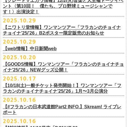
【グレートマエカワ情報】12/2(火)音楽と人主催トークイベ
翌週以降も過去のライブ映像を順次配信予定です。
ライブ、『フラワーカンパニーズ「ゾロ目だョ全員集合!〜フラカン33
GORA BREWERY
U-NEXT月額会員の方は、追加料金なくお楽しみいただけます。
1days視聴券 2,800円(税込)
出演：JUN SKY WALKER(S) 、フラワーカンパニーズ
ント〈第10回！ 僕たち、プロ野球ミュージシャンで
様々な会場でのフラカンのライブをぜひお楽しみください！
年、野音99年〜」2022.9.23 日比谷野外大音楽堂』に続く第3弾、第4弾と
Godspeed Brewery（The Slop Shop）
2days視聴券 5,000円(税込)
チケット料金：6,600円（税込）＋ドリンクオーダー ※未就学児入場不可
す！〉出演決定！
して、
しまなみブルワリー
翌週以降も過去のライブ映像を順次配信予定です。
視聴チケット販売期間：12/08（月）21:00〜12/30(火) 19:00
一般チケット発売日：2026年1月24日(土)
2025.10.29
＊11/27(木)正午配信開始
年末恒例となった京都磔磔での2デイズライブ、2023年に開催されたフラ
Shimoda Brewing Company
様々な会場でのフラカンのライブをぜひお楽しみください！
【公演詳細】
視聴チケット販売URL：
https://eplus.jp/fc-st/
問い合わせ：E.L.L. 052-201-5004
◎『フラワーカンパニーズ「ゾロ目だョ全員集合!〜フラカン33年、野音
ワーカンパニーズ「神さまツアー」～年末恒例磔磔2デイズ～の1日目、2
【ニワトリ堂情報】ワンマンツアー「フラカンのチョイナ
Streetlight Brewing
公演タイトル：第10回！ 僕たち、プロ野球大好きミュージシャンです！
JUN SKY WALKER(S) オフィシャルサイト
http://junskywalkers.jp/
99年〜」2022.9.23 日比谷野外大音楽堂』
日目それぞれの映像を同時配信がスタート！
チョイナ’25/’26」B2ポスター限定販売のお知らせ
SEOUL BREWERY（エムエスエンタープライズ）
＊11/20(木)正午配信開始
日時・会場：12月2日（火）LOFT9 Shibuya
▼視聴はこちら
U-NEXT月額会員の方は、追加料金なくお楽しみいただけます。
立飛麦酒醸造所
◎「フラカンの横浜アリーナ -リモートライヴ編- 〜生き続けてる事は最
2025.10.29
（
https://www.loft-prj.co.jp/schedule/loft9/access
）
2026年1月12日(月祝)＠仙台darwinで開催される四星球企画「毛が生えた
https://video.unext.jp/browse/feature/FET0012549
CHORYO
Craft
Beer
大のメッセージ！〜」 2020.8.27 横浜アリーナ *無観客配信ライブ
開場／開演： 17:45／18:30
日」にフラワーカンパニーズの出演が決定！
【web情報】中日新聞web
様々な会場でのフラカンのライブをぜひお楽しみくださいね。
DevilCraft Brewing
▼視聴はこちら
（終演予定：21:15）
2025.10.20
9月20日(土)
に開催した日本武道館公演『フラカンの日本武道館 Part2 〜
Totopia Brewery
https://video.unext.jp/browse/feature/FET0012549
■10月28日(火)公開 中日新聞web
出演ミュージシャン： ※五十音順
◎四星球企画「毛が生えた日」
超・今が旬〜』、このライブの模様がU-NEXTにて12/
5(金)19:00〜独占ラ
＊U-NEXT独占ライブ配信詳細
そして、いよいよ12/5(金)19:00〜「フラカンの横浜アリーナ -リモートラ
【GOODS情報】ワンマンツアー「フラカンのチョイナチョ
Trap Door Brewing他（AQベボリューション）
【動画】名曲「深夜高速」やディープな名古屋の魅力を語る フラワー
イノウエアツシ（ニューロティカ／横浜DeNAベイスターズ）、ウエノコ
日時：2026年1月12日(月祝) OPEN 15:30 / START 16:00
イブ配信されることが決定！
イナ’25/’26」NEWグッズ公開！
◎フラワーカンパニーズ「フラカンの日本武道館 Part2 〜超・今が
イヴ編- 〜生き続けてる事は最大のメッセージ！〜」U-NEXT独占配信
奈良醸造
カンパニーズ・鈴木圭介さん、イラストレーター・丹下京子さん対談
ウジ（the
会場：仙台darwin
全国のライブハウスを主戦場とし”メンバーチェンジなし、
活動休止な
旬〜」
がスタート！
2025.10.17
NOVORU
＊U-NEXT独占ライブ配信詳細
https://www.chunichi.co.jp/article/1151332
HIATUS、Radio Caroline／広島東洋カープ）、オカモト”MOBY”タクヤ
出演：四星球、フラワーカンパニーズ、SCOOBIE DO
10/25(土)＠熊本Djangoよりスタートするフラワーカンパニーズ ワンマン
し”で全国各地でライブ・
ツアーを続けているフラカンが、結成36年
配信日：2025年12月5日(金)19:00〜 ※見逃し配信あり
合わせてどうぞお楽しみに！
NOMCRAFT BREWING
◎フラワーカンパニーズ「フラカンの日本武道館 Part2 〜超・今が
(SCOOBIE DO ／MLB
チケット料金：¥4,200(税込/ドリンク代別)
四星球・北島康雄くんのトークライブに鈴木圭介の出演が決定！
【10/18(土)一般チケット発売開始！】ワンマンツアー「フ
ツアー「フラカンのチョイナチョイナ’25/’26」ら販売するNEWグッズを
で”超・今が旬”
と自負し10年振りに挑んだ2度目の日本武道館ライブ。
視聴料：U-NEXT月額会員視聴無料
Nomodachi Brewing
旬〜」
解説者)、グレートマエカワ（フラワーカンパニーズ／中日ドラゴン
一般チケット発売日：11月29日(土)
ラカンのチョイナチョイナ’25/’26」1月〜3月公演分
公開！
その模様を10年前の武道館ライブ映像をはじめフラカンのMVも
数多く手
配信URL：
https:
//t.unext.jp/r/flowercompanyz
＊12/4(木)正午配信開始
箱根ビール醸造所
配信日：2025年12月5日(金)19:00〜 ※見逃し配信あり
ズ）、樋口豊
問い合わせ：ジー・アイ・ピー tel022-222-9999
◎『僕？僕は君だよ 76日前の』
2025.10.16
掛けている映像監督・番場秀一氏がリアルに映し出します。
◎ フラワーカンパニーズ「神さまツアー」～年末恒例磔磔2デイズ～ 1
HAMAMATSU BEER
視聴料：U-NEXT月額会員視聴無料
（BUCK∞TICK／阪神タイガース）
日時：2025年12月5日(金)開場18:45 / 開演19:30
【#フラカンの日本武道館Part2 INFO.】Skream! ライブレ
日目 2023.12.13 京都磔磔
B.M.B BREWERY
配信URL：
https:
//t.unext.jp/r/flowercompanyz
司会：金光裕史（音楽と人編集部／阪神タイガース）
＊一般発売に先がけ、HP先行あり！
会場：東京・西早稲田BLAH BLAH BLAH
ポート
さらにこの配信を記念し、同じくU-NEXTにて、
2020年開催の横浜アリー
ーー過去ライブ映像配信スケジュールーー
◎ フラワーカンパニーズ「神さまツアー」～年末恒例磔磔2デイズ～ 2
Far Yeast Brewing
料金：前売￥4,000 ※税込／要1オーダー（500円以上）
＜
HP
先行＞
出演：北島康雄(四星球) ゲスト：鈴木圭介(フラワーカンパニーズ)
ナでの無観客配信ライブ、
2022年開催の日比谷野音ライブ、
そして年末
2025.10.16
日目 2023.12.14 京都磔磔
FARMENTRY
チケット一般発売日：11月8日（土）10時〜
受付期間：
11
月
13
日
(
木
)10:00
～
11
月
20
日
(
木
)
23:59
チャージ：前売¥3000/当日¥3500(+1drink ¥600)
■10月16日(木)公開 Skream!
恒例となっている京都のライブハウス磔磔でのセットリ
ストほぼ被りな
＊11/20(木)より配信中