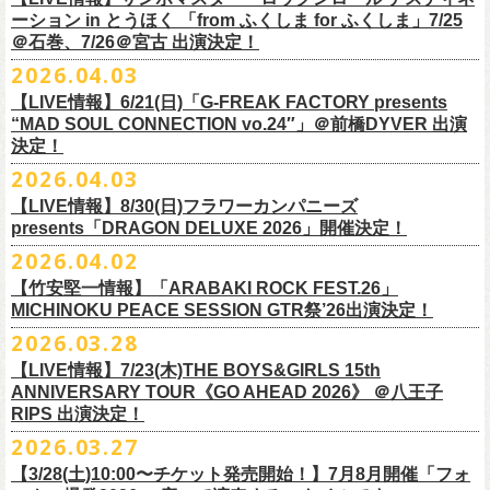
一般チケット前売5,000円/ 当日5,500円
ネクストロード 03-5114-7444 (平日14～18時)
ーション in とうほく 「from ふくしま for ふくしま」7/25
https://rainbowhill.jp/
＊鶴オフィシャルサイト：
https://afrock.jp/
ーーーーー
＠石巻、7/26＠宮古 出演決定！
鈴木実貴子ズ自主企画イベント『心臓の騒音』にフラワーカンパニーズ
2026.04.03
・7月2日(木)＠荻窪TOP BEAT CLUB
＜振替公演・チケットの払い戻しについて＞
の出演が決定！
*ワンマン
【LIVE情報】6/21(日)「G-FREAK FACTORY presents
・現在、振替日程、および各公演のチケット払い戻しに関する詳細を調
本日よりオフィシャル先行もスタート！どうぞお見逃しなく〜
本日4月23日(木)に結成37周年を迎えたフラワーカンパニーズ、自身初と
OPEN：19:00 / START：19:30
“MAD SOUL CONNECTION vo.24″」＠前橋DYVER 出演
整しております。 決定次第、改めて各バンドの公式サイトおよび公式
なるクラブクアトロ・ワンマンツアーの開催が決定！
決定！
前売：¥5,000 / 当日：¥5,500 ＋1DRINK(¥700)
SNS等にてご案内いたしますので、今しばらくお待ちください。
◎鈴木実貴子ズ自主企画イベント『心臓の騒音』
https://topbeatclub.com/schedule/?month=202607
2026.04.03
・お手持ちのチケット（紙・電子共に）は、詳細が発表されるまでその
日程：12月3日(木)
◎フラワーカンパニーズ 「フラカンのクアトロツアー2026」
まま大切に保管していただきますようお願い申し上げます。振替公演や
【LIVE情報】8/30(日)フラワーカンパニーズ
時間：開場 18:30 開演 19:00
10/10(土)渋谷クラブクアトロ OPEN 16:15 START 17:00 問：ネク
払い戻しの際に必要となります。
presents「DRAGON DELUXE 2026」開催決定！
会場 ：新代田FEVER
ストロード
2026.04.02
料金：4,500円（税込/ドリンク代別/整理番号有）
10/24(土)広島クラブクアトロ OPEN 16:15 START 17:00 問：キャ
改めて万全の体制で、鶴とともにライブをお届けできたらと思いますの
出演：鈴木実貴子ズ / フラワーカンパニーズ
ンディー・プロモーション
【竹安堅一情報】「ARABAKI ROCK FEST.26」
で、ご理解のほど、何卒宜しくお願い致します。
フラワーカンパニーズのベーシスト兼リーダー兼社長、グレートマエカ
一般チケット発売日：8月23(土)
MICHINOKU PEACE SESSION GTR祭’26出演決定！
10/25(日)梅田クラブクアトロ OPEN 15:15 START 16:00 問：清水
ワの57歳の誕生日を記念し、7年ぶりの奄美大島で、誕生日会&前夜祭開
問い合わせ：VINTAGE ROCK std. 03-5787-5350 （平日12:00～17:00）
音泉
2026.03.28
催決定!
https://vintage-rock.com/
11/1(日)名古屋クラブクアトロ OPEN 15:15 START 16:00 問：JAIL
お待たせしました！怒髪天との恒例”ジャンピング乾杯TOUR”、もちろん
【LIVE情報】7/23(木)THE BOYS&GIRLS 15th
HOUSE
今年も開催決定！
ANNIVERSARY TOUR《GO AHEAD 2026》 ＠八王子
◎「フォークの爆発2026 ミニマル巡業 ～うたとギターとコーラスと～
＜全公演共通＞
みんなで足腰鍛えて挑みます〜
【オフィシャルサイト先行】
RIPS 出演決定！
GMBD前夜祭」
チケット料金：前売￥5,700(税込/ドリンク代別途要)
◎「レッツけんこうアンブレラチャーム」（ランダム）
受付期間：04/25(土)20:00～04/30(木)23:
59
2026.03.27
※ミニマル巡業とは『新たな試みとして歌とアコースティックギター一
※高校生以下は当日¥2,000キャッシュバック（当日年齢を証明できるも
価格：￥500(税込)
本日よりHP先行も受付スタート！お見逃しなく！！
▼受付URL
本とコーラスと小物の楽器などで構成するライヴ』です
【3/28(土)10:00〜チケット発売開始！】7月8月開催「フォ
の（学生証、保険証など）のご提示が必要となります）
仕様：チャーム4種（けいくん、まーちゃん、けんちゃん、
こにし）/アル
https://eplus.jp/suzukimikiko-
1203-flowercompanyz/
日時：2026年9月26日(土) 開場17:00 開演18:00