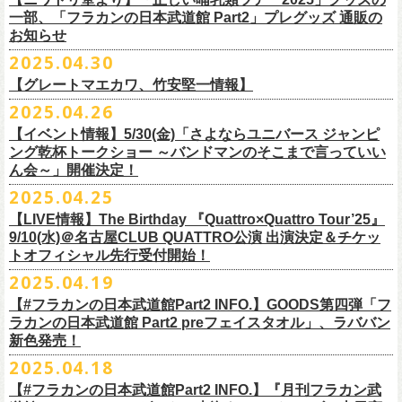
テッカー（サポーター限定カラー）を差し上げます！
楽曲の歌詞に着目し、
気鋭のイラストレーターが自らのフィルターを通
問い合わせ：ノースロードミュージック仙台
※ご購入はおひとり様1枚までとさせていただきます。
M ： 身丈64cm / 身幅57cm / 裄丈84cm
一部、「フラカンの日本武道館 Part2」プレグッズ 通販の
Key. SJ（GAG）
[三宅伸治(vo.g)/石塚英彦(vo)/グレートマエカワ(b)/石塚幸作(ds)]
◎フラワーカンパニーズ presents 「DRAGON DELUXE 2025〜特別
して、
その世界観を絵本として再構築するプロジェクト、”歌詞（うた）
お知らせ
※ご購入されたご本人様のみご参加可能になります。分配や譲渡はでき
L ： 身丈68cm / 身幅62cm / 裄丈87cm
Dr. 南條庄助（すゑひろがりず）
GSK /GUEST Vo:石塚くるみ[pèyang(vo.b)ポトフ(g)アルパカ(ds)]
================================================
編〜」【俺たちのザ・ベストテンPart2】
＊フラカンの日本武道館Part2 ステッカー（サポーター限定カラー：ゴー
の本棚”。
・7月6日(日)
ませんので、予めご了承ください。
XL ： 身丈71cm / 身幅68cm / 裄丈90cm
料金：前売5,000円 当日：5,800円（税込/ドリンク代700円別途要）
【時間(全日共通)】
2025.04.30
日時：10月17日(金) Open 18:15 / Start 19:00
ルド
）
いつもニワトリ堂をご利用いただき有難うございます。
その第４弾としてフラワーカンパニーズ「深夜高速」
の絵本化が決定！
会場：東京・江東区文化センターホール
※本受付は先着順となります。規定枚数に達し次第、受付を終了いたし
※上記サイズはあくまでも目安の寸法です
一般発売：6月8日（日）10:00
OPEN 18:30 /START19:30
文・天野史彬
会場：名古屋DIAMOND HALL
【グレートマエカワ、竹安堅一情報】
時間：Open 16:00 / Start 16:30
ます。
プレイガイド：FANYチケット https://yoshimoto.funity.jp/
【チケット】
出演：
「正しい哺乳類ツアー2025」グッズの一部、並びに「フラカンの日本武
2025.04.26
「SET YOU FREE〜VS SERIES」フラカン武道館応援企画として、札幌
今回の絵本化に際し、鈴木圭介からのリクエストで、
北野武の著書『浅
チケット料金：前売 ¥5,500（税込／全席指定）
※本受付はローソンチケットのシステムを使用しています。
問い合わせ：Fanyチケット 0570-550-100（10時～19時／年中無休）
[1日券] 予約￥5,000/当日￥5,500
2025年5月11日、フラワーカンパニーズが今年1月から全国を回ったツア
フラワーカンパニーズ
道館 Part2」プレグッズをニワトリ堂 2nd STOREにて5/3(土)12:00より取
KLUB COUNTER ACTIONにてPIGGSとの対バンが決定！
草迄』
の表紙などを手掛けたイラストレーターの丹下京子さんが作画を
【イベント情報】5/30(金)「さよならユニバース ジャンピ
一般チケット発売日：5月25日(日)
※本受付にてご購入の際、対象商品の代金とは別に、チケット1枚につき
＝＝＝＝＝＝＝＝＝＝＝＝＝＝
[4日間通し券]￥17,000
ー「正しい哺乳類ツアー2025」の追加公演となる高崎CLUB Jammer’s公
うつみようこ(vo)
り扱いスタート！
担当。
ング乾杯トークショー ～バンドマンのそこまで言っていい
プレイガイド：
ローソンチケットの規定の手数料（システム利用料：330円(税込み)/枚、
※いずれもドリンク代別途要
演が開催された。追加公演の場所がなぜ群馬県・高崎なのかと言えば、
真城めぐみ(vo)
「正しい哺乳類ツアー2025」グッズについては、2025/05/03 12:00 〜
ん会～」開催決定！
◎「SET YOU FREE〜VS SERIES」
楽曲のもつ世界観を繊細に、
豊かに表現した作品に仕上がっています！
イープラス
電子チケット利用料：110円(税込み)/枚）がかかります。
◎フラワーカンパニーズ ワンマンツアー「フラカンのチョイナチョイ
※入場整理番号あり
今年1月にリリースされたアルバム『正しい哺乳類』のレコーディングが
中森泰弘(g)
2025/05/11 23:59までの期間限定での受付となります。
日時：7月28日(月)OPEN 18:30 START19:15
2025.04.25
チケットぴあ
※代金のお支払いは、クレジットカード・PayPay・楽天ペイでのお支払
ナ’25/’26」
※中学生以上はチケットが必要になります。
高崎のスタジオTAGO STUDIO TAKASAKIで行われたからである。作品
奥野真哉(key)
またお届けについて、「正しい哺乳類ツアー2025」グッズを含む場合、5
会場：札幌KLUB COUNTER ACTION
『歌詞の本棚 深夜高速』は、7月11日(金)より全国書店などで発売。お
ローチケ
い、もしくは、コンビニエンスストアの「ローソン」「ミニストップ」
2025年
※オフィシャルFC先行チケット販売あり
のリリースツアーと言えば東京や大阪の大きな会場でファイナルをやっ
クハラカズユキ(dr)
【LIVE情報】The Birthday 『Quattro×Quattro Tour’25』
月末〜6月上旬以降となる予定です。
出演：フラワーカンパニーズ、PIGGS
楽しみに！
問い合わせ：ネクストロード
店内にございます「Loppi」でのお支払いをお選びいただけます。
10月25日(土) 熊本Django 16:30/17:00
※入場順：FC通し券→FC各日券→店通し券→店各日券→当日券
て締め括られるイメージも強いが、その作品が生まれた場所に帰ってい
チケット料金：前売 ¥5,500（税込／整理番号付／ドリンク代別途要）
9/10(水)＠名古屋CLUB QUATTRO公演 出演決定＆チケッ
チケット料金：前売り¥4,800
※各店舗のプレイガイドカウンターでの販売はいたしません。
10月26日(日) 長崎ホンダ楽器 15:30/16:00
一般チケット予約：2025年4月21日(月)から
トオフィシャル先行受付開始！
く、というこのツアーの旅の在り方に美しさを感じる。
※⾼校⽣以下は当⽇¥2,000 キャッシュバックします
◎ニワトリ堂2nd STORE
https://flowercompanyzinc.stores.jp/
チケット発売日：5月24日
商品情報：
・7月31日(木)
※チケットに関する問い合わせは必ず下記にお願いいたします。
11月3日(月・祝) 渋谷duo MUSIC EXCHANGE 15:15/16:00
MANDA-LA2予約フォームよりお申し込みください
そして、これはぼんやりとしたイメージの連鎖でしかないが、群馬と言
（当⽇年齢を証明できるもの（学⽣証、保険証など）のご提⽰
が必要と
2025.04.19
プレイガイド：tiget
https://tiget.net/events/400570
タイトル：『歌詞の本棚 深夜高速』
会場：三重・松阪M’AXA
※海外からは購入できません。日本国内のみの販売になります。
11月8日(土) 徳島club GRINDHOUSE 16:30/17:00
https://ssl.form-mailer.jp/fms/36a3b84d475895
えば詩人の萩原朔太郎である。萩原朔太郎は詩人でありながら、自らマ
なります）
【#フラカンの日本武道館Part2 INFO.】GOODS第四弾「フ
歌詞：鈴木圭介 絵：丹下京子
時間：Open 18:30 / Start 19:00
11月9日(日) 米子AZTiC laughs 15:30/16:00
MANDA-LA2
ンドリンなどの楽器を演奏し、作曲もする音楽家だった。（高崎ではな
一般チケット発売日：6月28日(土)
ラカンの日本武道館 Part2 preフェイスタオル」、ラババン
発売日：2025年7月11日(金)
チケット料金：前売 ¥5,500（税込／全自由・整理番号付／ドリンク代別
＜イベント参加に関してのご注意＞
11月15日(土) 福井CHOP 16:30/17:00
〒180-0003 東京都武蔵野市吉祥寺南町２丁目８−６ 第１８通南ビル地下
いが）前橋文学館という場所に行けば、彼が愛用したアコースティック
問い合わせ：JAILHOUSE TEL:052-936-6041
https://www.jailhouse.jp/
新色発売！
価格：定価2,200円(税込)
途要）
・会場内外の通路など共有部分での座り込み、集団での立ち話など、他
11月16日(日) 神戸VARIT. 15:30/16:00
https://www.manda-la2.com
ギターが飾られていたり、彼の作曲した曲が流れていたりする。詩と音
我こそ”フラカンの日本武道館宣伝隊員”に！という方は、こちらよりポス
2025.04.18
発売元：リットーミュージック
一般チケット発売日：5月26日(月)
のお客様のご迷惑になるような行為はご遠慮ください。イベント中止等
11月29日(土) 名古屋E.L.L 16:30/17:00
2025年9月20日(土)開催するフラワーカンパニーズ日本武道館ワンマンラ
楽の関係、言葉と音楽の関係、「うた」と呼ばれるものの秘密……そう
ター＆フライヤーを必要数お送りさせていただきますので、メールに
商品ページ：
https://www.rittor-
music.co.jp/product/detail/
3125317101/
【#フラカンの日本武道館Part2 INFO.】『月刊フラカン武
イープラス
の原因となります。
11月30日(日) 静岡サナッシュ 15:30/16:00
＝＝＝＝＝＝＝＝＝＝＝＝
イブ「フラカンの日本武道館 Part2 〜超・今が旬〜」、
いうものに思いを馳せるのに、群馬はうってつけの土地である。この日
7月12日(土)7月13日(日)静岡県浜松市浜名湖ガーデンパーク 屋外ステージ
て、件名に「フラカンの日本武道館宣伝隊員応募」と明記いただき、本