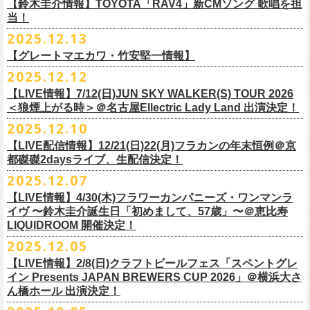
※高校生以下は当日¥2,000キャッシュバック（
当日年齢を証明できるも
ミスター小西(Vo)
当日あらゆる角度から切り取った写真を贅沢にまとめた72ページのフォ
【鈴木圭介情報】TOYOTA「RAV4」新CMソング 歌唱を担
配信日：2025年12月30日(火)正午
の（学生証、保険証など）
のご提示が必要となります）
ザ50回転ズとの対バンツアーが決定！
当！
奥野真哉(Key)
トブックも同梱したスペシャルパッケージ仕様で販売致します。
視聴料：U-NEXT月額会員視聴無料配信URL：
https:
一般チケット発売日：3月8日(日)
「フラカンと行くザ50回転ズの故郷巡りツアー！」と題し、ザ50回転ズ
中森泰弘(G)
2025.12.13
//t.unext.jp/r/flowercompanyz
TOYOTA「RAV4」の新CMソングの歌唱を鈴木圭介が担当
！
のメンバーの故郷、堺、出雲、徳島を２バンドで巡ります！
竹安堅一(G)
フラカンのweb shop「ニワトリ堂」、そして1/31(土)札幌公演よりフラカ
【グレートマエカワ・竹安堅一情報】
2025年12月17日発売とともに新作CMが公開され
ました。
◎「フォークの爆発2026 〜座って演奏するスタイルです〜」
4月4日(土) ,5日(日)に開催される「WALK INN FES! 2026 IN 桜島」にフ
グレートマエカワ(B)
ンのライブ会場にて販売がスタート！
＊以下過去ライブ作品も配信中
ナレーションも担当しております。
2025.12.12
7/4(土)岡山・倉敷新渓園敬倹堂 16:30/17:00 問：キャンディープロモ
ラワーカンパニーズの出演が決定！
一般チケット発売は1月31日。
クハラカズユキ(Dr)
完全生産限定盤のため売り切れ次第販売終了。どうぞお早めに！
『Maximum Top Beat!!』
◎「フラカンの横浜アリーナ -リモートライヴ編- 〜生き続けてる事は最
ぜひチェックしてください！
ーション岡山
どうぞお見逃しなく！
【LIVE情報】7/12(日)JUN SKY WALKER(S) TOUR 2026
フラワーカンパニーズが不定期で行なっている２マンライブ企画「シリ
チケット料金：前売¥5,500(税込/ドリンク代別途要/整理番号付)
3rd Anniversary of Top Beat Club
大のメッセージ！〜」 2020.8.27 横浜アリーナ *無観客配信ライブ
7/5(日)兵庫・神戸クラブ月世界 15:30/16:00 問：清水音泉
＜狼煙上がる時＞＠名古屋Ellectric Lady Land 出演決定！
◎「WALK INN FES! 2026 IN 桜島」
ーズ・人間の爆発」、SCOOBIE Dを迎え、2026年5月に奈良と岐阜での
チケット発売日：2/11(水・祝)
商品詳細：
うつみようこ＆Yokoloco Band “ワンマン！”
◎「ゾロ目だョ全員集合!〜フラカン33年、野音99年〜」
2022.9.23 日比
7/11(土)岐阜・郡上八幡Club Layla 16:30/17:00 問：クラブレイラ
日付：4月4日(土) ,5日(日) ※日割り発表は後日となります
◎「フラカンと行くザ50回転ズの故郷巡りツアー！」
開催が決定！
問い合わせ：十三GABU
LIVE Blu-ray+CD『フラカンの日本武道館 Part2 ～超・今が旬～』
2025.12.10
【公演日】2026/2/5 (木)
3月26日(木)＠KT ZEPP YOKOHAMAで開催される「PON pre WALK
谷野外大音楽堂
7/19(日)東京・有楽町I’M A SHOW 15:15/16:00 問：ネクストロード
会場：南栄リース桜島広場(桜島多目的広場野外ステージ)
日時：2026年4月9日(木) 18:30 OPEN / 19:00 START
内容：Blu-ray+2CD+LIVE PHOTO BOOK(72p） *三方背BOX仕様
【会場】荻窪 TOP BEAT CLUB
THIS WAY〜12年目でも終わらない青春の歌〜」にフラワーカンパニーズ
【LIVE配信情報】12/21(日)22(月)フラカンの年末恒例＠京
◎ フラワーカンパニーズ「神さまツアー」～年末恒例磔磔2デイズ～ 1
8/1(土)福岡・門司BRICK HALL 16:30/17:00 問：ブリックホール
出演：
会場：大阪・堺ファンダンゴ
2025年もお互いに充実のライブを展開してきた両者によるガチンコ対バ
◎フラカン＆ヨコロコ合同企画「俺たちのザ・ベストテン2026」東京編
価格：¥11,000(税込)
【開場/開演】19:00 / 19:30
の出演が決定しました！
都磔磔2daysライブ、生配信決定！
日目 2023.12.13 京都磔磔
8/2(日)福岡・門司BRICK HALL 15:30/16:00 問：ブリックホール
ーゲストアーティスト
出演：フラワーカンパニーズ、ザ50回転ズ
ン、熱すぎるステージになること必至！
【昭和の歌番組を代表する『ザ・ベストテン』のトリビュートLIVE。
発売日：2026年1月30日
【出演】うつみようこ＆Yokoloco Band
本日よりチケット最速先行受付も開始！
2025.12.07
2026年4月18日(土)岩手県二戸市九戸城跡で開催される、結成10周年を迎
◎ フラワーカンパニーズ「神さまツアー」～年末恒例磔磔2デイズ～ 2
チケット料金：5,500円（税込/整理番号付/ドリンク代別）
HEY-SMITH / RHYMESTER / バックドロップシンデレラ / KALMA / 打首
チケット料金：前売り 5,000円(ドリンク代別途)
一般チケット発売は3月8日。
数々の昭和歌謡のカヴァーだけの一夜】
販売場所：フラワーカンパニーズweb shop「ニワトリ堂」
【前売】5,000円 (+1D）
お見逃しなく〜
えるSaToMansion主催のイベント【南部事変 2026】にフラワーカンパニ
日目 2023.12.14 京都磔磔
【LIVE情報】4/30(木)フラワーカンパニーズ・ワンマンラ
※7/4＠倉敷はドリンク代なし、7/19＠東京は全席指定
獄門同好会 / 友部正人 / bacho / THE BOYS&GIRLS
※整理番号あり
どうぞお見逃しなく！
日時：5/19(火)開場18:30／開演19:00
（https://flowercompanyzinc.stores.jp/）、フラワーカンパニーズ ライブ
【当日】5,500円 (+1D）
ーズの出演が決定しました！
イヴ 〜鈴木圭介誕生日「初めまして、57歳」〜＠恵比寿
※高校生以下は当日¥2,000キャッシュバック（
当日年齢を証明できるも
/ SOIL&”PIMP”SESSIONS / フラワーカンパニーズ / SIX LOUNGE / THE
※小学生以上有料、未就学児童入場不可
会場：東京・荻窪TOP BEAT CLUB
会場
【発売場所】イープラス／Peatix
◎「PON pre WALK THIS WAY〜12年目でも終わらない青春の歌〜」
LIQUIDROOM 開催決定！
■U-NEXT問い合わせ：
https://help.
unext.jp/info-video/detail/
info403b
の（学生証、保険証など）
のご提示が必要となります）
FOREVER YOUNG / ENTH / Hump Back / The Birthday (クハラカズユ
チケット発売：2026年1月31日(土)午前10時～
◎フラワーカンパニーズpresents『シリーズ・
人間の爆発』
出演：
※完全生産限定盤のため、生産分完売次第販売終了
【一般発売日】12/13 10:00〜
日時：2026年3月26日(木) 開場17:30 / 開演18:30
◎SaToMansion 10th anniversary festival【南部事変 2026】
2025.12.05
一般チケット発売日：3月28日(土)
キ, ヒライハルキ, フジイケンジ)
イープラス
https://eplus.jp/sf/detail/
4450790001-P0030001
日時：5月30日(土) 開場 16:30 / 開演 17:00
真城めぐみ(Vo)
【イープラス URL】
https://eplus.jp/sf/detail/4450650001-P0030001
会場：KT ZEPP YOKOHAMA
▼CM 概要
日時：2026年4月18日(土) 開城 10:00 / 閉城 17:30 予定
ー鹿児島アーティスト
会場：奈良NEVER LAND
うつみようこ(Vo)
【LIVE情報】2/8(日)クラフトビールフェス「スペントグレ
【Peatix URL】
https://peatix.com/event/4740570
出演：Hump Back/四星球/フラワーカンパニーズ … and more!!
TOYOTA RAV4「LOVE FOREVER」篇
会場：岩手県二戸市九戸城跡
https://www.city.ninohe.lg.jp/info/335
人性補欠 / Tonto / その日暮らし / 花想い / Noisy Laf / 椿井紗代 / Wiθ /
日時：2026年4月11日(土) 16:30 OPEN / 17:00 START
出演：フラワーカンパニーズ/SCOOBIE DO
鈴木圭介(Vo)
イン Presents JAPAN BREWERS CUP 2026」＠横浜大さ
【入場順】1.イープラス 2.Peatix
チケット料金：¥5,0OO(1F立ち見)¥6,0OO 1Drink別(2F指定席)
＊TOYOTA「RAV4」オフィシャルサイト：
https:/
/toyota.jp/rav4/
その他詳細：SaToMansion 公式サイト：
https://satomansion.com/
Poly lism / DJ Msize /ともそだちBAND / +オーディショングランプリ
ん橋ホール 出演決定！
会場：島根・出雲アポロ
チケット料金：前売り¥5.200(税込/D別/整理番号付)
ミスター小西(Vo)
2026年2月 「初恋の嵐 西山達郎生誕祭～初恋の嵐 カモンアゲイン!2026
【問】TOP BEAT CLUB 03-6913-5433 info@topbeatclub.com
※1Drink別
竹原ピストルさん（バンド編成）との対バンライブが決定！
ーー
出演：フラワーカンパニーズ、ザ50回転ズ
一般チケット発売日：2026年3月8日(日)
奥野真哉(Key)
～」開催ゲストボーカルとして、