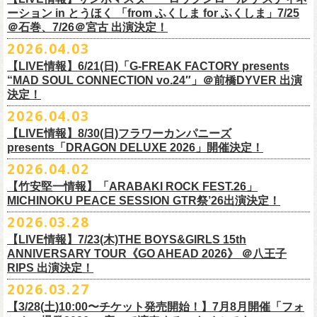
一般チケット前売5,000円/ 当日5,500円
ネクストロード 03-5114-7444 (平日14～18時)
ーション in とうほく 「from ふくしま for ふくしま」7/25
https://rainbowhill.jp/
＊鶴オフィシャルサイト：
https://afrock.jp/
ーーーーー
＠石巻、7/26＠宮古 出演決定！
鈴木実貴子ズ自主企画イベント『心臓の騒音』にフラワーカンパニーズ
2026.04.03
・7月2日(木)＠荻窪TOP BEAT CLUB
＜振替公演・チケットの払い戻しについて＞
の出演が決定！
*ワンマン
【LIVE情報】6/21(日)「G-FREAK FACTORY presents
・現在、振替日程、および各公演のチケット払い戻しに関する詳細を調
本日よりオフィシャル先行もスタート！どうぞお見逃しなく〜
本日4月23日(木)に結成37周年を迎えたフラワーカンパニーズ、自身初と
OPEN：19:00 / START：19:30
“MAD SOUL CONNECTION vo.24″」＠前橋DYVER 出演
整しております。 決定次第、改めて各バンドの公式サイトおよび公式
なるクラブクアトロ・ワンマンツアーの開催が決定！
決定！
前売：¥5,000 / 当日：¥5,500 ＋1DRINK(¥700)
SNS等にてご案内いたしますので、今しばらくお待ちください。
◎鈴木実貴子ズ自主企画イベント『心臓の騒音』
https://topbeatclub.com/schedule/?month=202607
2026.04.03
・お手持ちのチケット（紙・電子共に）は、詳細が発表されるまでその
日程：12月3日(木)
◎フラワーカンパニーズ 「フラカンのクアトロツアー2026」
まま大切に保管していただきますようお願い申し上げます。振替公演や
【LIVE情報】8/30(日)フラワーカンパニーズ
時間：開場 18:30 開演 19:00
10/10(土)渋谷クラブクアトロ OPEN 16:15 START 17:00 問：ネク
払い戻しの際に必要となります。
presents「DRAGON DELUXE 2026」開催決定！
会場 ：新代田FEVER
ストロード
2026.04.02
料金：4,500円（税込/ドリンク代別/整理番号有）
10/24(土)広島クラブクアトロ OPEN 16:15 START 17:00 問：キャ
改めて万全の体制で、鶴とともにライブをお届けできたらと思いますの
出演：鈴木実貴子ズ / フラワーカンパニーズ
ンディー・プロモーション
【竹安堅一情報】「ARABAKI ROCK FEST.26」
で、ご理解のほど、何卒宜しくお願い致します。
フラワーカンパニーズのベーシスト兼リーダー兼社長、グレートマエカ
一般チケット発売日：8月23(土)
MICHINOKU PEACE SESSION GTR祭’26出演決定！
10/25(日)梅田クラブクアトロ OPEN 15:15 START 16:00 問：清水
ワの57歳の誕生日を記念し、7年ぶりの奄美大島で、誕生日会&前夜祭開
問い合わせ：VINTAGE ROCK std. 03-5787-5350 （平日12:00～17:00）
音泉
2026.03.28
催決定!
https://vintage-rock.com/
11/1(日)名古屋クラブクアトロ OPEN 15:15 START 16:00 問：JAIL
お待たせしました！怒髪天との恒例”ジャンピング乾杯TOUR”、もちろん
【LIVE情報】7/23(木)THE BOYS&GIRLS 15th
HOUSE
今年も開催決定！
ANNIVERSARY TOUR《GO AHEAD 2026》 ＠八王子
◎「フォークの爆発2026 ミニマル巡業 ～うたとギターとコーラスと～
＜全公演共通＞
みんなで足腰鍛えて挑みます〜
【オフィシャルサイト先行】
RIPS 出演決定！
GMBD前夜祭」
チケット料金：前売￥5,700(税込/ドリンク代別途要)
◎「レッツけんこうアンブレラチャーム」（ランダム）
受付期間：04/25(土)20:00～04/30(木)23:
59
2026.03.27
※ミニマル巡業とは『新たな試みとして歌とアコースティックギター一
※高校生以下は当日¥2,000キャッシュバック（当日年齢を証明できるも
価格：￥500(税込)
本日よりHP先行も受付スタート！お見逃しなく！！
▼受付URL
本とコーラスと小物の楽器などで構成するライヴ』です
【3/28(土)10:00〜チケット発売開始！】7月8月開催「フォ
の（学生証、保険証など）のご提示が必要となります）
仕様：チャーム4種（けいくん、まーちゃん、けんちゃん、
こにし）/アル
https://eplus.jp/suzukimikiko-
1203-flowercompanyz/
日時：2026年9月26日(土) 開場17:00 開演18:00