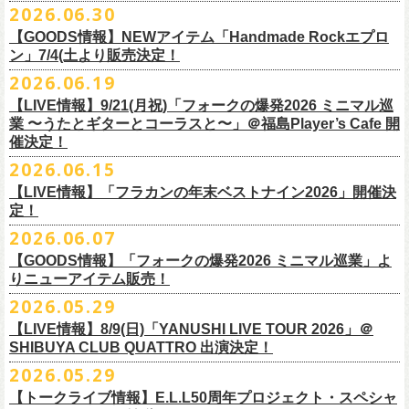
その他詳細：OFFICIAL SITE：
https://www.ishigaki-fes.jp/
2026.06.30
水音泉
☆最速先行受付スタート！
カラー：レッド , ブルー
済チケット
をお持ちの方はそのまま使用可能となります。
2026年
9月2日〜6日に開催される
スマイリー
原島さんのイベント
湯仲間販売所
https://eplus.jp/sf/detail/4579890001-P0030001P0030002?
【GOODS情報】NEWアイテム「Handmade Rockエプロ
素材：綿 100％
「SMILEY’S CONNECTION スマイリー原島 BIRTHDAY FESTIVAL
#いしがき2026
チケットぴあ
ン」7/4(土より販売決定！
P6=001&P1=0402&P59=1&block=true
サイズ：28 × 28 cm
6days ～ ハメチ a-GOGO CARNIVAL!!～」出演決定！
【チケットぴあにてご購入のお客様】
#いしがきミュージックフェスティバル
イープラス
その他詳細：イベントオフィシャルサイト
https://shelter35th.com/
生地：8重ガーゼふきん
2026.06.19
フラワーカンパニーズは
＜
day
２下北沢
CLUB Que
編＞
9月3日(木)下北沢
払戻方法は、
チケットの受取方法や支払方法などにより異なります。
7/4(土)「フォークの爆発2026 〜座って演奏するスタイルです〜」＠倉敷
ローチケ
問い合わせ：HOTSTUFF 050-5211-6077(平日12:00-18:00)
CLUB Queに出演致します。
下記 URL よりどの払戻方法になるのか確認してください。
【LIVE情報】9/21(月祝)「フォークの爆発2026 ミニマル巡
新渓園敬倹堂より、グッズにNEWアイテムが登場！
業 〜うたとギターとコーラスと〜」＠福島Player’s Cafe 開
http://t.pia.jp/guide/refund.
jsp
新たな企画「Handmade Rock」シリーズ第一弾として、初アイテム、エ
・11/1(日)名古屋クラブクアトロ OPEN 15:15 START 16:00 問：
催決定！
<お問合せ> チケットぴあ
http://t.pia.jp/help/
index.jsp
プロンを販売いたします！
JAIL HOUSE
2026.06.15
お料理の時だけでなく、お掃除やDIY作業の時など、いろんなシチュエー
チケットぴあ
【イープラスにてご購入のお客様】
ションでご利用いただけるおすすめアイテムです。
イープラス
【LIVE情報】「フラカンの年末ベストナイン2026」開催決
12/2(水)恵比寿LIQUIDROOMで開催される奥野
真哉さんの祝・還暦イベン
9/22(火祝)富山駅周辺5会場で開催されるサーキットフェス「back on live
払戻方法は、チケットの受取方法や支払方法により異なります。
ぜひチェックしてくださいね！
定！
ローチケ
トにフラワーカンパニーズの出演が決定！
FES 2026 能登半島災害復興支援」にフラワーカンパニーズの出演が決
詳細は下記の払戻方法チャートをご確認ください。
2026.06.07
グレートマエカワ、竹安堅一が参加するうつみようこ＆Yokoloco Bandも
定！
＜公演変更／延期 払戻方法確認チャート＞
＜全公演共通＞
【GOODS情報】「フォークの爆発2026 ミニマル巡業」よ
ハウスバンドとして参加いたします。
チケット完売となっておりました7/11(土)開催「
フォークの爆発2026 〜
出演する会場など詳細は後日発表となります。
払戻方法確認チャート
http://eplus.jp/
refund2/
チケット料金：前売￥5,700(税込/ドリンク代別途要)
りニューアイテム販売！
みんなで盛大にお祝いしましょう♪
座って演奏するスタイルです〜」岐阜・郡上八幡Club Layla 公演につき
質問に答えながらご自身の状況を確認してください。 適切な払戻方法を
※高校生以下は当日¥2,000キャッシュバック（当日年齢を証明できるも
まして、限定枚数となりますが＜立ち見席＞
2026.05.29
の追加販売を行うことが決
どうぞお楽しみに！
ご覧になれます。
の（学生証、保険証など）のご提示が必要となります）
6/8(月)からスタートする「フォークの爆発2026 ミニマル巡業 〜うたとギ
◎奥野真哉 還暦イベント “〜オクピンの笑って︕笑って︕︕ 60歳〜「君
定しました。
【LIVE情報】8/9(日)「YANUSHI LIVE TOUR 2026」＠
e+Q＆A ページ：
https://eplus.jp/qa/
チケット完売となっておりました7/5(日)開催「フォークの爆発2026 〜座
一般チケット発売日：8月8日(土)
ターとコーラスと〜」にて、ラッコシリーズのニューアイテムの販売が
◎「モンキーTシャツ」
はカンレキさ」”
◎「back on live FES」
SHIBUYA CLUB QUATTRO 出演決定！
って演奏するスタイルです〜」兵庫・神戸クラブ月世界 公演につきまし
決定！
価格：￥3,700(税込)
日時：2026年12月2日(水) 開場18:00 / 開演19:00
◎「フォークの爆発2026 〜座って演奏するスタイルです〜」
日程：2026年9月22日(火祝)
て、限定枚数となりますが＜2F立ち見席＞の追加販売を行うことが決定
2026.05.29
【ローソンチケットでご購入で、紙チケットをご選択のお
さらに、完売御礼となった「レッツけんこうアンブレラチャーム」（ラ
ボディ：ビッグシルエット
会場：恵比寿 LIQUIDROOM
7/11(土)岐阜・郡上八幡Club Layla 開場16:30/開演17:00
会場：
しました。
ンダム）がイエローver.で販売再開決定！
客様】
カラー：ホワイト、アシッドブルー、
[NEWカラー！]
サンドベージュ
【トークライブ情報】E.L.L50周年プロジェクト・スペシャ
チケット：
追加チケット＞立ち見席 ￥5,500（税込/ドリンク代別）
・富山MAIRO