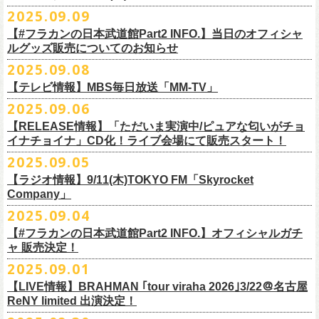
DJやついいちろう
Secret Artist：*後日発表
問い合わせ／SOGO TOKYO 03-3405-9999
2025.09.09
11月15日(土) 福井CHOP 16:30/17:00
■9月13日(土)19:00〜20:00 Inter FM「LOVE ON MUSIC」
Name the Night
Guest Artist : 鈴木圭介 (フラワーカンパニーズ)
11月16日(日) 神戸VARIT. 15:30/16:00
【#フラカンの日本武道館Part2 INFO.】当日のオフィシャ
＊鈴木圭介、グレートマエカワ生出演
ハモニカクリームズ
MC ：矢野きよ実
11月29日(土) 名古屋E.L.L 16:30/17:00
ルグッズ販売についてのお知らせ
https://www.interfm.co.jp/loveonmusic/
雅轟太鼓
料金：全席指定 ／ 前売 ￥6,500‐ 当日 ￥7,000‐ 入場時ドリンク代￥600-
11月30日(日) 静岡サナッシュ 15:30/16:00
2025.09.08
別途必要
9月20日(土)フラカンの日本武道館公演当日のグッズ販売ついてのお知ら
12月6日(土) 宇都宮HEAVEN’S ROCK VJ-2 16:30/17:00
◆お笑いステージ◆
チケット発売：2025年10月15日(水) 正午～
【テレビ情報】MBS毎日放送「MM-TV」
せです。
12月7日(日) 水戸LIGHT HOUSE 15:30/16:00
ですよ。
チケット受付：チケットぴあ Ｐコード 311-504
2025.09.06
12月13日(土) 盛岡CLUB CHANGE WAVE 16:30/17:00
■
9月8
日(月)27:20〜
MBS毎日放送「MM-TV」
ヨネダ2000
イープラス
https://eplus.jp/minnano-xmas/
☆グッズ販売：12:00〜予定（準備状況により、
少々お待ちいただく場合
本日開催された「フラカンの日本武道館 Part2 〜超・今が旬〜」こちら
12月14日(日) 弘前KEEP THE BEAT 15:30/16:00
【RELEASE情報】「ただいま実演中/ピュアな匂いがチョ
＊グレートマエカワ インタビューOA
================================================
お問合せ：並矢株式会社 052-683-5885 （平日10時から17時）
がございます）
のライブの模様がU-NEXTにて独占ライブ配信されることが決定！
イナチョイナ」CD化！ライブ会場にて販売スタート！
12月21日(日) 京都磔磔 15:30/16:00
◎「ドラデラ2025 爽やかアクキー」
※
リピート放送；
9/11(木)、9/12(金)、9/14(日)
☆ご購入商品を入れる袋のご用意はございませんので、
みなさまの方で
詳細は後日発表致します。
12月22日(月) 京都磔磔 18:30/19:00
2025.09.05
価格：800円(税込)
https://www.mbs.jp/mmtv/
文・天野史彬 写真：新保勇樹
ご準備をお願い致します
昨日開催しました「フラカンの日本武道館 Part2 〜超・今が旬〜」にて
2026年
サイズ：85 × 40ｍｍ
#MMTV_mbs
【ラジオ情報】9/11(木)TOKYO FM「Skyrocket
どうぞお楽しみに！
オフィシャルグッズを購入いただきありがとうございました。
1月17日(土) 長野CLUB JUNK BOX 16:30/17:00
Company」
▼
＊「フラカンの日本武道館 Part2 オフィシャルグッズ」につきまして
一部の商品を事後通販させていただくことが決定しました。
1月18日(日) 千葉LOOK 15:30/16:00
ーーーーーーーーーーーーーー
2025年９月20日、フラワーカンパニーズが10年ぶりとなる日本武道館ワ
2025.09.04
現金に加え、各種キャッシュレス決済もご利用いただけます。
対応ブ
1月24日(土) 高知X-pt. 16:30/17:00
■9月11日(木)17:00〜20:00 TOKYO FM「Skyrocket Company」
ンマン公演「フラカンの日本武道館Part2 〜超・今が旬〜」を開催した。
ランドは下記画像をご確認ください
商品を買い逃した方、追加で買いたいなという方、ぜひご利用くださ
【#フラカンの日本武道館Part2 INFO.】オフィシャルガチ
1月25日(日) 広島SECOND CRUTCH 15:30/16:00
＊鈴木圭介、グレートマエカワ 生出演
☆フラワーカンパニーズ presents 「DRAGON DELUXE 2025〜特別
熟練の凄みと、消えることのないみずみずしさを兼ね備えた演奏。派手
ャ 販売決定！
い。
1月27日(火) 四日市CLUB CHAOS 18:30/19:00
https://www.tfm.co.jp/sky/
編〜」【俺たちのザ・ベストテンPart2】
になり過ぎず、かと言ってストイックにもなり過ぎず。躍動するバンド
◎「チョイナチョイナTシャツ」
2025.09.01
1月31日(土) 札幌近松 16:30/17:00
日時：10月17日(金) Open 18:15 / Start 19:00
と楽曲の世界観を彩り、会場を鮮やかに彩った演出。ダブルアンコール
2025年9月20日(土)開催、フラワーカンパニーズ日本武道館ワンマンライ
価格：￥3,500（税込）
【 受付URL 】
2月4日(水) 下北沢シェルター 18:30/19:00
会場：名古屋DIAMOND HALL
【LIVE情報】BRAHMAN ｢tour viraha 2026｣3/22＠名古屋
までの全26曲、この10年間でリリースされてきた楽曲を中心としたリア
ブ「フラカンの日本武道館 Part2 〜超・今が旬〜」公演当日のオフィシ
ボディカラー：バニラ, グレイッシュパープル
https://capitalradioone.jp/
SHOP/387158/list.html
2月14日(土) 大阪バナナホール 16:30/17:00
ReNY limited 出演決定！
出演：
ルタイム感のあるセットリスト。すべてが「完璧だ！」と感嘆してしま
ャルグッズエリアにオフィシャルガチャが登場！
素材 ： 綿100％
2月15日(日) 岡山ペパーランド 15:30/16:00
フラワーカンパニーズ