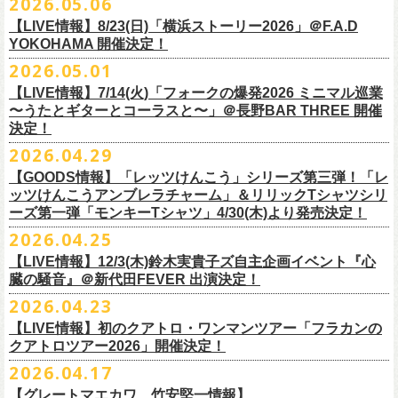
2026.05.06
OPEN 18:15
／
START 19:00
この第一回目となるゲストに、中村達也さんをお迎えしてお届けしま
払戻し期間内に購入された申込サイト内「マイページ」
◎「ラッコなエコバッグ」
より払戻し手続
も逸話まで、これまでもさまざまな伝説が語られてきたてE.L.L。
前売￥
5,500-
／当日￥
6,000-
（ドリンク代別）
す！
【LIVE情報】8/23(日)「横浜ストーリー2026」＠F.A.D
きの上、CASH POST(注 1)をご利用いただき、払戻しさせていただきま
価格：￥1,500(税込）
◎「フラカンの年末ベストナイン2026」
来年2027年にオープン50周年を控えたE.L.Lについて、フラカン鈴木圭介
チケット発売日：2026
年
7
月
5
日
(
日
) 12:00
～
YOKOHAMA 開催決定！
どうぞお楽しみに！
す。
カラー：オリーブ
11/21(土) 函館ARARA 開場16:30/開演17:00 問い合わせ：ARARA
とグレートマエカワがホスト役となり、さまざまなバンドマン、シンガ
プレイガイド：
Live Pocket
https://livepocket.jp/e/que20260903
2026.05.01
お客様ご自身でのお手続きが必要となりますため、
素材 ： ポリエステル
下記URLより払戻し手
11/23(月・祝)八戸ROXX 開場15:30/開演16:00 問い合わせ：ノースロ
ー、関係者をゲストに迎えて語り明かすトークセッションを企画。
問：
AILE C.E Works 03-5433-2500
◎ツワモノたちの記憶〜E.L.L50周年プロジェクト・スペシャルトーク〜
順をご確認の上、
サイズ：本体／約W310mm ×H340mm（持ち手含む500mm）
払戻し期限内にお手続きをお願いいたします。
ードミュージック
【LIVE情報】7/14(火)「フォークの爆発2026 ミニマル巡業
このトークシリーズでは、E.L.L.にこれまで関わってきたミュージシャ
vol.1
https://l-tike.com/guide/a_
持ち手／約W50mm × H160mm
cashpost.html
〜うたとギターとコーラスと〜」＠長野BAR THREE 開催
11/28(土) 宮崎LAZARUS 開場16:30/開演17:00 問い合わせ：LAZARUS
ン、関係者、そして当時はファンだった人々とともに、まもなく50年を
家主のツアー「YANUSHI LIVE TOUR 2026」にフラワーカンパニーズの
開催日時：2026年8月31日（月）開場19:00 開演19:30
決定！
※電子チケットの仕様上、
折りたたみマチ／約160mm
購入チケットを一部のみ払戻しすることはで
11/29(日) 鹿児島SR HALL 開場15:30/開演16:00 問い合わせ：SR HALL
迎えるライブハウスの、ツワモノたちの記憶を語っていきます。配信や
出演が決定！
◎「Handmade Rockエプロン」価格：￥5,500(税込）
会場：ell.SIZE （名古屋市中区大須2-10-43）
きません。
容量：約12L
12/5(土) 足利ライブハウス大使館 開場16:30/開演17:00 問い合わせ：
2026.04.29
インタビューでは語れない、ここだけの話もたくさん披露予定。
8/9(日)東京・SHIBUYA CLUB QUATTRO に出演させていただきます。
カラー：ダークインディゴ, キャメル
出演：鈴木圭介、グレートマエカワ、平野茂平 （Electric Lady Land会
（注 1）
※ ハンドル部分のゴムで止めて小さく携帯できます
金融庁管轄の資金移動者である株式会社ＤＧフィナンシャルテク
ネクストロード
【GOODS情報】「レッツけんこう」シリーズ第三弾！「レ
チケット完売となっておりました7/19(日)開催「フォークの爆発2026 〜
素材 ：
長） ゲスト：中村達也
ノ
ロジー(資金移動業者登録 番号：関東財務局長第 00094 号)の
12/6(日) 松本ALECX 開場15:30/開演16:000 問い合わせ：FOB新潟
7/10(金)開催のvol.0ではElectric Lady Land創始者であり現会長の平野茂
ッツけんこうアンブレラチャーム」＆リリックTシャツシリ
◎「YANUSHI LIVE TOUR 2026」 -東京公演-
座って演奏するスタイルです〜」東京・有楽町I’M A SHOW 公演につきま
（ダークインディゴ）綿 90％ , レーヨン 10％ デニム
チケット料金：全席指定¥3,500（税込） *未就学児童入場不可
「CASHPOST」が提供しているサービスです。
ーーーーー
12/11(金) 京都磔磔 〜年末恒例磔磔2デイズ〜 開場18:30/開演19:00
ーズ第一弾「モンキーTシャツ」4/30(木)より発売決定！
平氏をゲストに迎え、フラワーカンパニーズ メンバー4人とともにお届け
日時：2026/8/9(日) OPEN 17:00 / START 18:00
して、若干枚数＜立ち見指定＞での追加販売を行うことが決定しまし
（キャメル）綿 100％ キャンバス
チケット発売日：7月11日(土)10:00
購入されたマイページより払戻しさせていただきます。
問い合わせ：清水音泉
します。
2026.04.25
会場：SHIBUYA CLUB QUATTRO
8月29日(土)、30日(日)＠ゼビオアリーナ仙台 で開催されるスピッツ主催
た。
サイズ：フリー（着丈 92cm , 横幅 70cm , ショルダーテープ長 160cm）
プレイガイド：チケットぴあ
https://t.pia.jp/
PKコード：332-844
「レッツけんこう」シリーズ第三弾！アンブレラチャームの発売が決
マイページ：
https://l-tike.com/
mypage/
12/12(土) 京都磔磔 〜年末恒例磔磔2デイズ〜 開場16:30/開演17:00
今後のゲスト発表と合わせて、どうぞお楽しみに！
出演：家主 GUEST：フラワーカンパニーズ
「ロックのほそ道2026 〜15th Anniversary Special〜」にフラワーカンパ
※ フロントポケットにペン差し付き
お問い合わせ：ell.SIZE 052-211-3997
【LIVE情報】12/3(木)鈴木実貴子ズ自主企画イベント『心
定！
※本手続き中の操作、ご登録内容はしっかりとご確認のうえ、
お手続き
問い合わせ：清水音泉
チケット前売料金：一般 4,500円 / 学生 3,500円(共にドリンク代別)
ニーズの出演が決定！
◎「フォークの爆発2026 〜座って演奏するスタイルです〜」
臓の騒音』＠新代田FEVER 出演決定！
Electric Lady Landホームページ ＞
https://www.ell.co.jp/
アルミ蒸着袋入り、ランダムでご購入いただく”どれになるかお楽しみス
ください。
12/19(土) 盛岡岩手県公会堂21号室 〜ツアー最終日はフォークの爆
◎ツワモノたちの記憶〜E.L.L50周年プロジェクト・スペシャルトーク〜
※学生は公演当日に学生証の提示が必要となります
フラワーカンパニーズの出演日は8月29日(土)になります。
7/19(日)東京・有楽町I’M A SHOW 15:15/16:00
※本イベントはトークイベントです。当日はライブパフォーマンスはご
2026.04.23
タイル”での販売となります。
またお手続き時のお客様の不備に伴う対応は一切できかねますため
、ご
発〜 *アコースティックライヴ 開場16:30/開演17:00 問い合わせ：ノ
vol.0
※中学生以下無料
追加チケット＞立ち見指定 ￥5,500（税込/ドリンク代別）
ざいません。
了承ください。
ースロードミュージック
【LIVE情報】初のクアトロ・ワンマンツアー「フラカンの
開催日時：2026年7月10日（金）開場18:30 開演19:00
プレイガイド：チケット(イープラス)：
5月15日(金)18:00より、チケット先行受付もスタート！（〜5月24日
発売日：5月30日(土)10:00〜
さらに、フラカンの楽曲（歌詞）をデザインしたリリックTシャツシリー
※メール受信に際して、
事前に下記2つのドメインを受信できるように設
チケット料金：前売￥5,200(税込/ドリンク代別途要) / *12/19盛岡公演の
クアトロツアー2026」開催決定！
会場：ell.SIZE （名古屋市中区大須2-10-43）
一般チケット発売日：2026/5/30(土) 10:00 URL：
(日)23:59まで）
問：ネクストロード 03-5114-7444（平日14～18時）
https://nextroad-
モノブライトの対バンツアーにフラワーカンパニーズの出演が決定！
ズが新たに登場！
定しておいてくだ
さい。
み 前売￥5,500(税込/指定席/ドリンク代別途要)
2026.04.17
出演：フラワーカンパニーズ ゲスト：平野茂平 （Electric Lady Land会
https://eplus.jp/yanushi/
「ロックのほそ道」15周年、みんなで盛大にお祝いしましょう！
p.com/contact/
10/16(金)恵⽐寿LIQUIDROOM 公演に出演させていただきます。
第一弾は1998年リリースのアルバム『マンモスフラワー』収録「モンキ
メールが届かない場合等も、
必ず期間内にご自身で設定をご確認くださ
＊全公演共通＞高校生以下は当日¥2,000キャッシュバック（
当日年齢を
長）
問い合わせ：HOT STUFF PROMOTION 050-5211-6077
https://www.red-
【グレートマエカワ、竹安堅一情報】