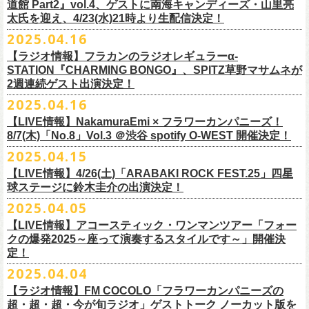
道館 Part2』vol.4、ゲストに南海キャンディーズ・山里亮
問い合わせ：松阪M’AXA
・近隣店舗・近隣の施設・お客様へご迷惑となりますので、施設内外・
12月6日(土) 宇都宮HEAVEN’S ROCK VJ-2 16:30/17:00
◎TALK LIVE「ハルキとジョーとベースと猫と〜グレートなゲストと共
プレGOODS第四弾となる「フラカンの日本武道館 Part2 pre フェイスタ
のライブ、本編の最後に演奏された“東京タワー”のポエトリー調の部分
で開催される「ADAM at presents ADAM FEST2025 supported by
文に氏名、住所、貼っていただく（置いていただく）場所（できました
太氏を迎え、4/23(水)21時より生配信決定！
著者プロフィール
会場内外でのアーティストの入待ち、出待ち等の待機行為はご遠慮下さ
12月7日(日) 水戸LIGHT HOUSE 15:30/16:00
に〜」
オル」が完成！
で、体をぐっと鈴木圭介がいる方に向けて、まるで鈴木の呼吸を深く感
Recruiting Management」にフラワーカンパニーズの出演が決定！
ら具体的に）、必要数（ポスター、フライヤーそれぞれ）、意気込みな
丹下京子（たんげ きょうこ）
2025.04.16
・8月3日(日)
い。
12月13日(土) 盛岡CLUB CHANGE WAVE 16:30/17:00
【出演】
また、ラバーバンドの新色「パープル × ブルー」も登場！
じ取るようにギターを弾く竹安堅一の姿を見ながら、やはり僕は「うた
◎ムジカジャポニカ19th後の祭スペシャル！『ムジカの渇望2025～うつ
フラワーカンパニーズは7月12日(土)の出演となります。
どメッセージを書いて下記アドレス宛てご応募ください。
名古屋生まれ名古屋育ち。愛知県立芸術大学デザイン科卒業。
峰岸塾修
会場：広島・福山grandsoulcafe Guns’
・受付終了した場合は当HPでお知らせさせていただくため、受付状況確
12月14日(日) 弘前KEEP THE BEAT 15:30/16:00
ヒライハルキ(The Birthday)
4/19(土)「正しい哺乳類ツアー2025」＠広島CLUB QUATTRO 公演より販
とは不思議なものだ。演奏という行為は不思議なものだ」と感じた。
みようこ&Yokoloco Band！2days』
【ラジオ情報】フラカンのラジオレギュラーα-
どうぞお楽しみに！
了。TIS会員。
TVCMプランナー兼イラストレーターを20年ほど続け、
そ
時間：Open 15:30 / Start 16:00
認のためのお電話でのお問い合わせは固くお断りいたします。
12月21日(日) 京都磔磔 15:30/16:00
ナガイケジョー(SCOOBIE DO)
売開始いたします。
STATION『CHARMING BONGO』、SPITZ草野マサムネが
いちにちめ〜8/19(火)
2020年開催した「フラカンの横浜アリーナ」から続く＜フラカンの横浜
の後フリーランスに。雑誌『イラストレーション』（玄光社）
The
チケット料金：前売 ¥5,500（税込／全自由・整理番号付／ドリンク代別
・イベントチケットの分配、転売、複製、譲渡、偽造行為は一切禁止と
12月22日(月) 京都磔磔 18:30/19:00
2週連続ゲスト出演決定！
ゲスト : グレートマエカワ(フラワーカンパニーズ)
高崎CLUB Jammer’sは中央銀座と呼ばれるアーケード街の先端にあるラ
https://t.livepocket.jp/e/musica819
◎「ADAM at presents ADAM FEST2025 supported by Recruiting
ストーリー＞シリーズ、
◎【２回目もみんなでつくろう「フラカンの日本武道館
Choice入選 （和田誠選）、『HBファイルコンペ』藤枝リュウジ特別賞、
途要）
させていただきます。それらの行為が発覚した場合は無効とさせていた
2026年
【日程】2025年7月9日(水)
イブハウスで、外観も内装も、昔のアメリカ映画に出てくるバーのよう
4/25~19時発売
2025.04.16
Management」
今年は「〜武道館前の一撃〜」というサブタイトルを付し、
7/25(金)〜7/27(日)＠
北海道釧路市幸町緑地・耐震岸壁 特設ステージにて
Part2」
『
講談社出版文化賞』さしえ賞、『TIS公募展』入選など。新聞、
書籍、
一般チケット発売日：5月25日(日)
だき、入場をお断りいたします。
1月17日(土) 長野CLUB JUNK BOX 16:30/17:00
【会場】三軒茶屋GrapeFruitMoon (
http://grapefruit-moon.com/
)
なレトロな雰囲気の空間である。開場時間の前から、入り口前にはライ
ふつかめ〜8/20(水)
日時：7月12日(土)7月13日(日) 開場10:30 開演11:30 ※フラワーカンパ
8/24(日)F.A.D YOKOHAMAにて開催することが決定！
開催される「SET YOU FREE IN KUSHIRO KIRI FESTIVAL 2025」 に
【LIVE情報】NakamuraEmi × フラワーカンパニーズ！
雑誌、パッケージ、広告、
webなど幅広いジャンルで活動中。俳句、落
今年結成20周年を迎えるThe Birthdayがクラブクアトロ4会場を廻るツア
プレイガイド：
・対象商品の営利・転売目的でのご購入は禁止しております。またイベ
1月18日(日) 千葉LOOK 15:30/16:00
“ポスター＆フライヤー大作戦～日本全国宣伝隊員大募集
【時間】OPEN18:30/START19:15
ブを待つ人だかりができていた。開演時間になり、まずステージ上にグ
https://t.livepocket.jp/e/musica820
ニーズの出演は7/12のみ
9/20(土)「フラカンの日本武道館 Part2 〜超・今が旬〜」まで１ヶ月を切
8/7(木)「No.8」Vol.3 ＠渋谷 spotify O-WEST 開催決定！
フラワーカンパニーズの出演が決定！
語、音楽、
海外ドラマが好き。
ー『Quattro×Quattro Tour’25』を開催、
イープラス
ント参加後、フリーマーケットサイト、フリマアプリ、インターネット
1月24日(土) 高知X-pt. 16:30/17:00
【料金】
今年1月より月１配信しているYouTube番組『月刊フラカン武道館
レートマエカワ、ミスター小西、竹安堅一が登場。そして少し間を鈴木
4/25~20時発売
～】
会場：静岡県浜松市浜名湖ガーデンパーク 屋外ステージ
ったタイミングでのワンマンライブ、どうぞお楽しみに！
フラカンは7/26(土)”フラカン武道館応援企画 IN KIRIFES”に出演致しま
2025.04.15
9/10(水)＠名古屋CLUB QUATTRO公演にフラワーカンパニーズの出演が
チケットぴあ
オークション等での売買、買取サービスのご利用も固く禁止いたしま
1月25日(日) 広島SECOND CRUTCH 15:30/16:00
・入場チケット￥3500(+DRINK)
Part2』、今月5回目のゲストとして、大槻ケンヂ氏の出演が決定！
圭介が姿を現し、ライブがはじまる。1曲目は『正しい哺乳類』の曲順と
開場 18:30 / 開演 19:30 前売 5000円 / 当日 5500円 （ドリンク代別途）
チケット：入場無料
※お渡しするポスターのサイズはB3サイズ、フライヤーはB5サイズを予
す。
決定しました！
【LIVE情報】4/26(土)「ARABAKI ROCK FEST.25」四星
ローチケ
す。
1月27日(火) 四日市CLUB CHAOS 18:30/19:00
【予約&チケット】
同じく“ ラッコ！ラッコ！ラッコ！”。 エネルギッシュなバンドの演奏
※着席・自由・立ち見 (整理番号あり)
問い合わせ：株式会社ジェイルハウス TEL052-936-6041
◎「横浜ストーリー 〜武道館前の一撃〜」
定しております
球ステージに鈴木圭介の出演決定！
問い合わせ：キャンディー・プロモーション
・イベントチケットの再発行はいたしませんのでご注意ください。
1月31日(土) 札幌近松 16:30/17:00
■入場チケット予約URL :
https://tiget.net/events/398505
番組スタート直前スペシャルのvol.0としてスキマスイッチ、第１回目の
と、それまで会場にたぎっていたソワソワとした熱気がぶつかり、パー
その他詳細：
日時：8月24日(日)Open 15:30 / Start 16:00
◎
「SET YOU FREE IN KUSHIRO KIRI FESTIVAL 2025」
一般発売に先がけ、チケットオフィシャル先行受付が本日よりスター
・都合により、内容等の変更・イベント中止となる場合がございますの
2月4日(水) 下北沢シェルター 18:30/19:00
2025.04.05
[予約受付開始 : 5/9(金)21:00〜]
ゲストとしてTHE COLLECTORSの加藤ひさしさん(vo)と古市コータロー
ンッ！と弾けるような盛り上がりでライブは幕を開けた。続けて “アイデ
◎8/18（月）名古屋得三
公式サイト：
http://www.adamfest.com/
会場：神奈川・F.A.D YOKOHAMA
募集期間：2025年5月10日(土)〜 在庫がなくなりましましたら募集を終了
日程：
7月26日(土)
ト。
全公演共通：高校生以下は当日¥2,000キャッシュバック（
当日年齢を証
で予めご了承ください。
2月14日(土) 大阪バナナホール 16:30/17:00
☆別途1ドリンクオーダー
さん(g)、第２回目にHump Back、第３回目はスターダスト☆レビューの
ンティティ”。《ラッコ ラッコ ラッコ》とか《プカプカプーカ》といった
うつみようこ & YOKOLOCO BAND
【LIVE情報】アコースティック・ワンマンツアー「フォー
チケット料金：前売 ¥5,200(税込/整理番号付/ドリンク代別途要)
させていただきます
会場：
北海道釧路市幸町緑地・耐震岸壁 特設ステージ
お見逃しなく！！
明できるもの（学生証、保険証など）
のご提示が必要となります）
・安全面、警備強化の一環と致しまして、ボディチェックを実施させて
2月15日(日) 岡山ペパーランド 15:30/16:00
☆整理番号順入場
根本要さん、そして第４回目は南海キャンディーズの山里亮太さんをを
シンプルな言葉を連呼していた“ ラッコ！ラッコ！ラッコ！”とは打って変
[うつみようこ (vo.g)竹安堅一(g)オクノシンヤ(key)
クの爆発2025～座って演奏するスタイルです～」開催決
前売￥5,200（税込、ドリンク代別、オールスタンディング）
応募方法：メールにて、アドレス＜
flowerotegami@gmail.com
＞宛に以
出演：フラワーカンパニーズ、THE NEAT BEATS、PIGGS
いただく場合がきます。ご了承ください。
2月21日(土) 別府Copper Ravens 16:30/17:00
☆お一人様2枚まで
お招きしお届けしてきた今番組（全回アーカイブ配信中）、第５回目と
わり、鈴木のボーカルはぼそぼそとした独り言のような落ち着いたトー
定！
グレートマエカワ(b)クハラカズユキ(ds)]
※高校生以下は当日￥2,000キャッシュバック （当日年齢を証明できるも
下をご記入の上、ご応募ください
そのほか詳細：KUSHIRO KIRI FESTIVAL公式
◎The Birthday (クハラカズユキ, ヒライハルキ, フジイケンジ)
・当日メディアによる取材が入り、映り込み等がある場合がございま
2月22日(日) 福岡CB 15:30/16:00
【ご注意】
なる今回のゲストは、筋肉少女帯や特撮のボーカルで、作家としても活
ンへ。しかし曲が進むにつれ、徐々に力強さを増していく演奏やコーラ
18:30open 19:30start
大阪千日前ユニバースにてジャンピング乾杯トークショー開催！
2025.04.04
の(学生証、保険証など)のご提示が必要となります）
（上記アドレスからの返信が届くよう、設定のご確認を必ずお願い致し
HP
https://www.kushirokirifestiva
l.com/
『Quattro×Quattro Tour’25』
す。予めご了承ください。
2月24日(火) 豊橋Club KNOT 18:30/19:00
※お客様へのお願い
躍する大槻ケンヂさんを招聘。
スに合わせて、観客たちの拳も突き上がっている。さらに“ラー・ブルー
予約￥5,000 当日￥5,500
ライブ演奏はまったくありません。
一般発売日:6月29日(日)
ます）
【ラジオ情報】FM COCOLO「フラワーカンパニーズの
日時：2025年9月10日（水）Open 18:00 / Start 19:00
・イベント当日の撮影・録音・録画および、店内での飲食は一切禁止と
2月28日(土) 新潟GOLDEN PIGGS BLACK 16:30/17:00
近隣は住宅街となっておりますので集合時間直前にご来店ください。
常にフラカンを”若手”と評するオーケンさん、2度目の武道館ライブに向
ス”、“アメジスト”へと続く。“アメジスト”の《炊き立てのご飯の湯気の下
※4/20情報公開・予約開始
ネクストロード 03-5114-7444 (平日14～18時)
＝＝＝＝＝＝＝＝＝＝＝＝＝＝＝＝＝＝
超・超・超・今が旬ラジオ」ゲストトーク ノーカット版を
会場：名古屋CLUB QUATTRO