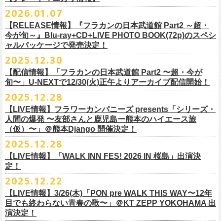
※販売ページは、2月21日0時以降に表示されます。ご了承ください。
S ： 身丈66cm / 身幅55cm / 肩幅52cm / 袖丈21cm
6/11(木)香川・高松燦庫(sanko) 18:30/19:00 問：燦庫-
問い合わせ：
G.I.P.
https://www.gip-web.co.jp/t/info
本とコーラスと小
2026.01.07
物の楽器などで構成するライヴ』です
M ： 身丈70cm / 身幅58cm / 肩幅55cm / 袖丈23cm
◎STUDIO 841 PRESENTS LIVE 2026-1「前ベン」
SANKO-/TOONICE
・5月31日(日) 開場 15:30 / 開演 16:00
日時：6/28(日) 開場15:30/開演16:00
注意事項
L ： 身丈74cm / 身幅61cm / 肩幅58cm / 袖丈25cm
【RELEASE情報】『フラカンの日本武道館 Part2 ～超・
【公演日】2026/2/7 (土)
6/13(土)三重・鳥羽水族館 18:15/18:45 問：ネクストロード
ーーーーーーーーーーーーーー
4月5日(日) 友部正人さんとの２マンライブ＠熊本Djangoの一般発売日に
会場：岐阜柳ヶ瀬ANTS
会場：札幌musica hall cafe
※営利目的のチケットの転売は固くお断り致します。転売チケットは入
XL ： 身丈78cm / 身幅64cm / 肩幅61cm / 袖丈27cm
今が旬～』Blu-ray+CD+LIVE PHOTO BOOK(72p)のスペシ
【開場/開演】16:30/17:00
チケット料金：4,800円（税込/整理番号付/ドリンク代別）
＊【オフィシャルサイト先行】
つきまして、
出演：フラワーカンパニーズ/SCOOBIE DO
チケット料金：4,800円（税込/整理番号付/ドリンク代別）
場をお断りする場合もあり
ャルパッケージで発売決定！
※上記サイズはあくまでも目安の寸法です
【会場】スタジオ841 埼玉県大里郡寄居町寄居1010
※6/13＠鳥羽はドリンク代なし
受付期間：
4/4(
土
)21:00
～
4/30(
木
)23:
59
◎「オクノマサヒコ Japan Tour2026初夏の陣〜奥野還暦イヤー記念
当初2月7日(土)でご案内しておりましたが、諸事情により、
チケット料金：前売り¥5.200(税込/D別/整理番号付)
※高校生以下は当日¥2,000キャッシュバック（
当日年齢を証明できるも
ますのでご注意ください。
2025.12.30
【出演】湯川トーベン、グレートマエカワ
※高校生以下は当日¥2,000キャッシュバック（
当日年齢を証明できるも
受付
URL
：
‘
https://eplus.jp/
sambomaster/
祭〜」
2月11日(水祝)からの発売に変更となりました。
一般チケット発売日：2026年3月8日(日)
の（学生証、保険証など）
のご提示が必要となります）
※撮影・録音・録画などは禁止とさせていただきます。また開場時のご
【チャージ】￥4,000
【配信情報】「フラカンの日本武道館 Part2 〜超・今が
の（学生証、保険証など）
のご提示が必要となります）
枚数制限
ご予定していただいた皆さまにはご迷惑おかけしますが、何卒宜しくお
プレイガイド：
一般チケット発売日：3月28日(土)
自分の席以外の席取りは
【予約】
旬〜」U-NEXTで12/30(火)正午よりアーカイブ配信開始！
一般チケット発売日：3月8日(日)10:00
・ライブハウス公演：お
1
人様
1
公演につき
1
枚まで
＊5/15(金)大阪ムジカジャポニカ
願い致します。
イープラス
お問い合わせ : 浮雲社中
contact@ml.ukigmo.org
ご遠慮ください。
https://www.facebook.com/p/%E3%82%B9%E3%82%BF%E3%82%B8%
プレイガイドなど詳細はライブページにてご確認ください
当落結果：
2025.12.28
5/2(
土
)13:00
予定
DJ&LIVE オクノマサヒコ
2024年9月に荻窪TOP BEAT CLUBでフラワーカンパニーズ＆うつみよう
問い合わせ：柳ヶ瀬アンツ
http://www.
ants69.com/information.html
※マスクの着用は任意となりますが、過度な発声や他のお客様のご迷惑
E3%82%AA%EF%BC%98%EF%BC%94%EF%BC%91-
https://flowercompanyz.com/live/2026/01/30/8956
入金期限：
5/4(
月
)21:00
(奥野真哉、グレートマエカワ)
◎フラワーカンパニーズ presents 「シリーズ・人間の爆発 〜
友部
さん
と
こ＆YOKOLOCO BAND合同企画として初開催、昨年は毎年恒例のフラワ
となる声量はお控えく
【LIVE情報】フラワーカンパニーズ presents「シリーズ・
61550212223544/
発券開始日：各公演日
10
日前～
ゲストDJ:45CLUB（mic&VITON6969）
鹿児島ー熊本のハイエース旅〜」
ーカンパニーズ主催イベント「DRAGON DELUXE」の特別編として11月
人間の爆発 〜友部さんと鹿児島ー熊本のハイエース旅
ださい。
＊追加された6/28(日)札幌公演は3/28(土)からの発売になります
ーーーーーーーーーーーーーー
18:00〜
日時：2026年4月5日(日) 開場14:30 開演15:00
（仮）〜」＠熊本Django 開催決定！
に名古屋DIAMOND HALで行ったスペシャル企画「俺たちのザ・ベストテ
※飲食を伴うイベントのため、公演当日、体調不良や発熱症状のある方
¥3,000(ドリンク別)
会場：熊本Django
ン」。
は、来場をご遠慮いただ
2025.12.28
◎「まいう〜ロックフェス2026」
6/28(日) 札幌musica hall cafe 開場15:30/開演16:00 問：浮雲社中
整理番号あり
出演：フラワーカンパニーズ、
友部
正人
1978年〜1989年まで放送されていた伝説の歌番組【ザ・ベストテン】の
きますようお願いいたします。
【LIVE情報】「WALK INN FES! 2026 IN 桜島」出演決
【公演日】2026/2/10 (火)
チケット料金：4,800円（税込/整理番号付/ドリンク代別）
U25(25歳以下〜入場ラスト・要証明)¥2,000(D別）
チケット料金：5200円（税込/ドリンク代別/整理番号付）
トリビュート企画として、誰もが口ずさめる当時ヒットした歌謡曲のみ
※ミュージシャンによるトークイベントですが、音楽の話は一切いたし
定！
【開場/開演】18:30/19:00
※高校生以下は当日¥2,000キャッシュバック（
当日年齢を証明できるも
2/28 19時よりこちらのフォームで予約開始！
一般チケット発売日：2026年2月11日(水祝)10:00
で全て構成するカヴァーライヴとなる今企画。同時代に音楽に目覚めた
ませんのでご了承ください。
2025.12.22
【会場】荻窪 TOP BEAT CLUB
の（学生証、保険証など）
のご提示が必要となります）一般チケット一
https://musicaja.info/11920
釜石市民ホール TETTOで開催される「Mobstyles presents
プレイガイド：イープラス
バンドマンたちが数々の昭和歌謡曲へのリスペクトを全身全霊でぶつけ
【出演】オーバーオールズ（石塚英彦、三宅伸治、グレートマエカワ、
般チケット発売日：3月28日(土)10:00
【LIVE情報】3/26(木)「PON pre WALK THIS WAY〜12年
KOKOKARA」にフラワーカンパニーズの出演が決定！
問い合わせ：熊本Django
る、そのスペシャルなステージの噂は各所に拡がり、次回への熱望の声
公演に関するお問い合わせ 新宿ロフトプラスワン 03-3205-6864
石塚幸作）／GSK／どんぐりパワーズ／工膝わたる（THE NUGGETS）
目でも終わらない青春の歌〜」＠KT ZEPP YOKOHAMA 出
フラワーカンパニーズのアコースティック企画「
フォークの爆発2026」
＊5/16(土)広島bar edge
本日よりオフィシャル先行の受付もスタート！
を受け、「俺たちのザ・ベストテン2026」の開催が決定！
主催：音楽と人編集部 https://ongakutohito.com/
【前売】￥5,000 ( +1D)
演決定！
の開催が決定！
DJ&LIVE オクノマサヒコ
東日本大震災から15年、新たなスタートを応援するイベント、ぜひお待
トークイベント〈第11回！ 僕たち、プロ野球大好きミュージシャンで