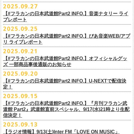
◎ワンマンツアー「フラカンのチョイナチョイナ’25/’26」 ポスター
◎「ゾロ目だョ全員集合!〜フラカン33年、野音99年〜」
2022.9.23 日比
＊＊＊＊＊＊
長州小力
2025.09.27
主催：音楽と人編集部
https://ongakutohito.com/
樋口豊さん59歳の誕生日2日前の開催となる今企画、
会場：新代田LIVE HOUSE FEVER
価格：900円(税込) *送料別
谷野外大音楽堂
まーな
出演は、トークイベントでお馴染みの〈プロ野球大好きミュージシャ
一般チケット発売日：前売 ￥5,500（税込／D代別）※お土産ステッカー
【#フラカンの日本武道館Part2 INFO.】音楽ナタリー ライ
＊サイズ：B2（515mm×728mm）
年末恒例FM802主催のロック大忘年会「FM802 ROCK FESTIVAL RADIO
ン〉たちを中心としたスペシャルバンド（グレートマエカワが参加）、
ブレポート
付き
＊販売期間：2025年10月30日(木)9:00 〜 ※在庫が無くなり次第終了
③12/4(木)配信開始予定
10月25日＠熊本Djangoを皮切りに30箇所31公演を回る全国ワンマンツア
CRAZY 2025」最終日12/29(月)、怒髪天がハウスバンドとなり、一夜限り
2月7日（土）
POLYSICS、そしてフラワーカンパニーズ。
※保護者同伴に限り高校生以下入場可能、当日￥2,
000キャッシュバック
＊2025年11月上旬〜発送予定
2025.09.25
◎ フラワーカンパニーズ「神さまツアー」～年末恒例磔磔2デイズ～ 1
ー「フラカンのチョイナチョイナ’25/’26」の2026年1月〜３月公演分
のスペシャルセッション企画「
FM802＆怒髪天 presents レディクレ歌合
■9月27日(土)公開 音楽ナタリー
◆音楽◆
（当日年齢を証明できるもの（学生証、
保険証等）のご提示が必要）
＊発送方法：宅急便
日目 2023.12.13 京都磔磔
（2/21＠大分公演を除く）
の一般チケットが10月18日(土)より発売スター
【#フラカンの日本武道館Part2 INFO.】ぴあ音楽WEB/アプ
戦」を開催。
＊9/20(土)「フラカンの日本武道館 Part2 〜超・今が旬〜」ライブレポー
矢井田瞳
前売りチケットなど本公演の詳細は、『音楽と人』のWebサイト
チケット発売日：11月15日(土)
リ ライブレポート
◎ フラワーカンパニーズ「神さまツアー」～年末恒例磔磔2デイズ～ 2
ト！
このスペシャルステージに、グレートマエカワがサポートメンバーとし
ト掲載
ホフディランカルテット
（
https://ongakutohito.com/
）にて、10月下旬ごろにお知らせされます。
問い合わせ：LIVE HOUSE FEVER TEL：03-6304-7899
☆ニワトリ堂 ＞
https://flowercompanyzinc.stores.jp/
日目 2023.12.14 京都磔磔
これにて全公演分のチケットが発売となります。
て参加することが決定しました！
2025.09.21
インナージャーニー
http://www.fever-popo.com/
■9月25日(木)公開 ぴあ音楽WEB/アプリ
9/20(土)開催の日本武道館公演を経て、さらに勢いを増してまわるフラカ
｢フラワーカンパニーズ、10年ぶり2度目の日本武道館ワンマンで示した
ポニーテールリボンズ
【#フラカンの日本武道館Part2 INFO.】オフィシャルグッ
どうぞお楽しみに！
＊9/20(土)「フラカンの日本武道館 Part2 〜超・今が旬〜」ライブレポー
■U-NEXT問い合わせ：
https://help.
unext.jp/info-video/detail/
info403b
ンの全国ツアー、
どうぞお楽しみに！
◎「FM802 ROCK FESTIVAL RADIO CRAZY 2025」
転がり続ける“バンドの未来”｣
仮面女子
ズ 一部商品事後通販のお知らせ
＊ファンクラブ優先チケット販売のご案内はファンクラブよりご登録ア
ト掲載
日程：2025年12月29日(月)
https://natalie.mu/music/news/641285
ex.KNU
◎音楽と人＆僕たちプロ野球大好きミュージシャンpresents「神田ナイト
2025.09.20
ドレスにメールでご案内しております
＊大分公演の身、諸事情により10/25(土）からの発売に変更になりました
会場：インテックス大阪
カーニバル」〜樋口豊59th BIRTHDAY LIVE〜
「今のフラカン」の圧倒的な底力 2度目の日本武道館、最高のお祭り騒
【#フラカンの日本武道館Part2 INFO.】U-NEXTで配信決
＊「
FM802＆怒髪天 presents レディクレ歌合戦」
◆お笑いステージ◆
◎「みんなの祭り X’mas SPECIAL」
日時：:2026年1月22日（木）開場/開演: 18:00/19:00（予定）
ぎ【ライブレポート】
定！
◎フラワーカンパニーズ ワンマンツアー「フラカンのチョイナチョイ
[出演]怒髪天 and more!!!!
レイザーラモン
日時：2025年12月23日(火) 開場 17:15 開演 18:00
会場：KANDA SQUARE HALL
https://lp.p.pia.jp/article/news/438272/index.html
2025.09.15
ナ’25/’26」
[Support Member]
ジョイマン
会場：名古屋DIAMOND HALL
出演：樋口豊スペシャルセッション（メンバー：樋口豊、イノウエアツ
2025年
Ba:グレートマエカワ（フラワーカンパニーズ）
【#フラカンの日本武道館Part2 INFO.】『月刊フラカン武
囲碁将棋
出演：
シ、ウエノコウジ、グレートマエカワ、MOBY and more…）
10月25日(土) 熊本Django 16:30/17:00
Key:奥野真哉(ソウル・フラワー・ユニオン)
道館 Part2』武道館直前スペシャル、9/17(水)21時より生配
nobodyKnows＋
フラワーカンパニーズ
10月26日(日) 長崎ホンダ楽器 15:30/16:00
※タイムテーブル、他出演者（ゲストボーカル）など詳細は後日発表と
信決定！
2月8日（日）
中村耕一 (ex. JAYWALK）
POLYSICS
11月3日(月・祝) 渋谷duo MUSIC EXCHANGE 15:15/16:00
なります
2025.09.13
◆音楽◆
OSAKA ROOTS
主催・企画／（株）音楽と人
11月8日(土) 徳島club GRINDHOUSE 16:30/17:00
フラワーカンパニーズ
ET-KING
制作／com agent
【ラジオ情報】9/13(土)Inter FM「LOVE ON MUSIC」
11月9日(日) 米子AZTiC laughs 15:30/16:00