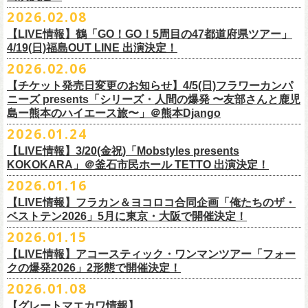
チケット料金：
・宮崎朝子（SHISHAMO）
お肉をたっぷり味わいながら、生の音楽に酔いしれる「ニクオン」
。今
トにて”皆勤風呂ントアクト”として皆さんをお迎えします。
フラカンの出演は6月20日(土)になります。
一般チケット発売日：5月23日(土) 10:00
2026.02.08
日時：2026年4月30日(木) 開場18:15／開園19:00
一般チケット発売日：3月28日(土)
前売 ¥5,500(税込/ドリンク代別）
・山田将司＆菅波栄純（THE BACK HORN）
2026年5月に奈良と岐阜で開催、SCOOBIE DOを迎えお届けするフラワ
【公演詳細】
年もお楽しみください！
どうぞお楽しみに♨️
どうぞお楽しみに！
問い合わせ：JAILHOUSE(052)936-6041 /
https://www.jailhouse.jp/live/
会場：恵比寿
LIQUIDROOM
U-22割 ￥4,500(税込/ドリンク代別/身分証持参必須（コピー不可/公演当
【LIVE情報】鶴「GO！GO！5周目の47都道府県ツアー」
ーカンパニーズが不定期で行なっている２マンライブ企画「シリーズ・
公演タイトル：第11回！ 僕たち、プロ野球大好きミュージシャンです！
オフィシャルホームページ：
https://www.
nikuon.com/top
dragondeluxe2026/
チケット料金：前売り¥5,700(税込/整理番号付/ドリンク代別途要) *記念バ
◎「フォークの爆発2026 ミニマル巡業 〜うたとギターとコーラスと〜」
日提示できない場合は一般価格チケットとの差額分をお支払いいただき
4/19(日)福島OUT LINE 出演決定！
「ホフディラン 春のベースまつり」に今年もグレートマエカワの出演が
人間の爆発」の一般チケット発売が3/8(日)10:00よりスタート！
日時・会場：3月17日（火）新宿ロフトプラスワン
お問い合わせ：ニクオン実行委員会 info＠
nikuon.com
◎「OTODAMA’26」
◎『
YATSUI FESTIVAL! 2026
』
ッヂ付
6/28(日) 札幌musica hall cafe 開場15:30/開演16:00 問：浮雲社中
ます)
決定！
ますます充実のライブを展開している両者によるガチンコ対バン、熱す
2026.02.06
（http://www.loft-prj.co.jp/PLUSONE/）
日時：5月4日(月祝)、5日(火祝) 開場10:00 / 開演11:00
日程：
2026
年
6
月
20
日（土）、
6
月
21
日（日） ※フラワーカンパニーズ
＊フラワーカンパニーズファンクラブ「ヤングフラワーズ」優先販売を
鶴「GO！GO！5周目の47都道府県ツアー」4/19(日)福島OUT LINE 公演
一般チケット発売日：2026年3月15日(日)10:00
チケット料金：4,800円（税込/整理番号付/ドリンク代別）
※１人１枚※未就学児入場不可/小学生以上チケット必要
ぎるステージになること必至！
開場／開演： 18:15／19:00
＊フラワーカンパニーズの出演は5月5日(火祝)のみ
の出演は6/20(土)のみ
【チケット発売日変更のお知らせ】4/5(日)フラワーカンパ
予定しています。次号会報誌にご案内を同
封します
にフラワーカンパニーズの出演が決定！
プレイガイド：
※高校生以下は当日¥2,000キャッシュバック（
当日年齢を証明できるも
一般チケット発売日：2026年6月6日(土)
◎「ホフディラン 春のベースまつり2026」
どうぞお見逃しなく〜
出演ミュージシャン： ※五十音順
会場：大阪・泉大津フェニックス
開場
ニーズ presents「シリーズ・人間の爆発 〜友部さんと鹿児
/
開演（両日）：
11:30
チケットぴあ
の（学生証、保険証など）
のご提示が必要となります）
＊ライブハウス会場限定店頭先行：4/4(土) 12:00〜19:00
日時：2026年5月20日(水) OPEN 18:30 / START 19:00
イノウエアツシ（ニューロティカ／横浜DeNAベイスターズ）、ウエノコ
島ー熊本のハイエース旅〜」＠熊本Django
その他詳細→
https://shimizuonsen.com/otodama/26/
会場
: Spotify O-EAST / Spotify O-WEST / Spotify O-nest 5F / Spotify O-
◎鶴「GO！GO！5周目の47都道府県ツアー」
イープラス
一般チケット発売日：3月28日(土)10:00
・クラブカウンターアクション宮古店頭
会場：新代田FEVER
ウジ（the HIATUS、Radio
nest 6F / Spotify O-Crest
2026.01.24
日時：2026年4月19日(日) 開場15:30 / 開演16:00
ローソンチケット
〒027-0083 岩手県宮古市大通２丁目６－１１
出演：ホフディラン
◎フラワーカンパニーズpresents『シリーズ・
人間の爆発』
Caroline／広島東洋カープ）、オカモト”MOBY”タクヤ (SCOOBIE DO ／
duo MUSIC EXCHANGE /
clubasia / LOFT9 shibuya / WOMBLIVE /
会場：福島OUT LINE
ネクストロード 03-5114-7444（平日14:00〜18:00）
プレイガイドなど詳細はライブページにてご確認くださ
【LIVE情報】3/20(金祝)「Mobstyles presents
6月から開催するフラワーカンパニーズのアコースティック企画の新たな
*
注意事項
ゲストベーシスト：ウエノコウジ（the HIATUS / Radio Caroline)、グレ
MLB解説者)、グレート
shibuya 7thFLOOR
出演：鶴、フラワーカンパニーズ
KOKOKARA」＠釜石市民ホール TETTO 出演決定！
い
https://flowercompanyz.com/live/
試みとなる歌とアコースティックギター一本とコーラスと小
物の楽器な
東北地方在住者のみの先着販売となります
ートマエカワ (フラワーカンパニーズ
) 、junko（打首獄門同好会）、and
・5月30日(土) 開場 16:30 / 開演 17:00
マエカワ（フラワーカンパニーズ／中日ドラゴンズ）、樋口豊
主催
:
やついいちろう
チケット料金：¥4800(税込/オールスタンディング/ドリンク代別途要)
どで構成するライヴ「フォークの爆発2026 ミニマル巡業 〜うたとギター
2026.01.16
１人１枚のみ購入可能
more,,,
会場：奈良NEVER LAND
（BUCK∞TICK／阪神タイガース）
他出演者、チケットなど詳細：以下よりご確認ください
一般チケット発売日：2月21日(土)
とコーラスと〜」の一般チケット発売が3/8(日)10:00よりスタート！
住所記載の身分証確認持参の上、
それぞれのライブハウス店頭にて販売
来場チケット：前売り：¥5,300+1drink 当日：¥5,800+1drink
出演：フラワーカンパニーズ/SCOOBIE DO
【LIVE情報】フラカン＆ヨコロコ合同企画「俺たちのザ・
司会：金光裕史（音楽と人編集部／阪神タイガース）
◎「モンキーTシャツ」
【YATSUI FESTIVAL! 2026 WEB INFORMATION】
問い合わせ：GIPお問合せフォーム→
https://www.gip-web.co.jp/t/info
します
配信チケット：前売り配信視聴券：¥3,000
ベストテン2026」5月に東京・大阪で開催決定！
チケット料金：前売り¥5.200(税込/D別/整理番号付)
6月から開催するフラワーカンパニーズのアコースティック企画の新たな
料金：前売￥4,000 ※税込／要1オーダー（500円以上）
価格：￥3,700(税込)
オフィシャルサイト：
https://yatsui-fes.com
◎「フォークの爆発2026 ミニマル巡業 〜うたとギターとコーラスと〜」
購入は現金のみとなります
当日・アーカイブ配信視聴券：¥3,500
一般チケット発売日：2026年3月8日(日)
試みとなる歌とアコースティックギター一本とコーラスと小
物の楽器な
チケット発売日：2月28日（土）11時〜
2026.01.15
ボディ：ビッグシルエット
オフィシャルX：
https://x.com/YATSUIFES
＊ミニマル巡業とは『
新たな試みとして歌とアコースティックギター一
転売は固く禁止とさせていただきます
＊お得な来場＆配信チケット：前売り：¥7,000+1drink
プレイガイド：
どで構成するライヴ「フォークの爆発2026 ミニマル巡業 〜うたとギター
※購入枚数制限あり／お一人様2枚まで
カラー：ホワイト、アシッドブルー
オフィシャルFacebook：
https://www.facebook.com/YATSUIFES
【LIVE情報】アコースティック・ワンマンツアー「フォー
本とコーラスと小
物の楽器などで構成するライヴ』です
公演当日も身分証を確認させて頂きます（U-22割も同様）
チケット発売：
イープラス
とコーラスと〜」に札幌公演の追加が決定！
※チケットの整理番号順での入場となります。
素材 ： 綿100％
オフィシャルInstagram ：
https://www.instagram.com/yatsuifes/
クの爆発2026」2形態で開催決定！
6/8(月)京都・紫明会館 18:30/19:00 問：SOLE CAFE
当日11:30〜整列開始いたします
ホフディランオフィシャルFC先行(抽選)：3/19(木)
12:00-3/22(日) 23:59
チケットぴあ
販売URL
サイズ：S / M / L / XL
2026.01.08
6/10(水)広島・東広島 西条公会堂 18:30/19:00 問：キャンディープロモ
近隣のご迷惑になるためそれ以前のお並びは禁止とさせていただき
ます
一般発売その他情報は
ローソンチケット Ｌコード：56253
◎「フォークの爆発2026 ミニマル巡業 〜うたとギターとコーラスと〜」
https://eplus.jp/sf/detail/4487570001-P0030001
＜製品サイズ＞
YATSUI FESTIVAL! 2026お問合せ：Spotify O-EAST：03-5458-4681
ーション広島
その他詳細：
https://www.gip-web.co.jp/schedule/detail/8491#13568
特設サイトにて→
https://hoff.jp/e/
bs26/
【グレートマエカワ情報】
問い合わせ：奈良NEVER LAND
http://nara-neverland.
com/pc/info.html
＊ミニマル巡業とは『
新たな試みとして歌とアコースティックギター一