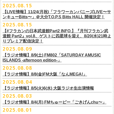
本番を3日後に控えた４人でのお喋り、どうぞお楽しみに！
が響き渡った。“星のブルペン”での、夜空から降り注ぐ星の光のような照
2025.08.15
■8月24日(日) 7:00～10:00 TOKAI RADIO（FM929）『Morning
明演出も忘れがたい。
【LIVE情報】11/24(月祝)「フラワーカンパニーズLIVE〜サ
Delight』
◎「フラカンの日本武道館 Part2 オフィシャルガチャ」
武道館公演チケットは、9/19(金)
まで各プレイガイドにて前売チケット発
もちろん“深夜高速”や“感情七号線”、“馬鹿の最高”“真冬の盆踊り”といっ
ンキューBitts〜」＠大分T.O.P.S Bitts HALL 開催決定！
＊グレートマエカワ インタビューOA
1回：500円(税込)
売中！
た、それ以前発表の名曲たちも会場を盛り上げる。「久々の曲を」とい
2025.08.15
https://www.tokairadio.co.jp/program/md/
全16種類
また、フラカン武道館応援企画として四星球とPIGGSが出演、
9/18(木)高
う紹介と共に、1998年発表のアルバム『マンモスフラワー』の最後に収
BRAHMAN ｢tour viraha 2026｣の
※フィギュア・チェキ・トートの引換券が出た時は、当日中にお引
【#フラカンの日本武道館Part2 INFO.】『月刊フラカン武
き換
円寺HIGHで開催される「SET YOU FREE〜VS SERIES」にグレートマ
録された“虹の雨あがり”が始まった瞬間には、観客たちからどよめきにも
3月22日(日) 愛知 名古屋ReNY limited公演にフラワーカンパニーズの出演
道館 Part2』vol.8、ゲストに四星球を迎え、8/20(水)21時よ
えください。
エカワがDJで出演決定！
フラカン武道館チケットの最後の手売り販売も
似た歓声が上がった。＜いつまでもそう どこまでもそう これからも
が決定しました！
りプレミア配信決定！
【 フィギュア 】4体セット , 高さ:最大8cm
実施！
きっとそうさ／うまくいく事もあって うまくいかない事はないのさ＞
【 チェキ 】1枚
2025.08.09
――そう歌う“虹の雨あがり”を今、武道館で歌いたいと思ったバンドの心
◎BRAHMAN ｢tour viraha 2026｣
【 トート 】高さ35 × 底幅39 × マチ10 cm , 素材:綿100% キャンパス
合わせてお見逃しなく！
が、とても強くて、優しくて、頼もしい。
日時：3月22日(日) 17:00open 18:00start
【ラジオ情報】8/9(土) FM802「SATURDAY AMUSIC
【 アクリルキーホルダー 】本体部分:最大 縦56 × 横30 × 厚さ3 mm
個人的にこの日のハイライトは、本編の終盤で披露された“最後にゃなん
ISLANDS -afternoon edition-」
会場：愛知 名古屋ReNY limited
【 マスキングテープ 】テープ幅30mm , 5m巻き , 材質:紙
＜番組情報＞
とかなるだろう”だった。2017年発表のアルバム『ROLL ON 48』に収録
出演：BRAHMAN,、フラワーカンパニーズ
2025.08.08
■8月9日(土) 12:00〜18:00 FM802「SATURDAY AMUSIC ISLANDS -
【 フォンタブ 】本体部分:55 × 55 mm , 材質:ポリエステル+TPU強化布 ,
『月刊フラカン武道館 Part2』武道館直前スペシャル
された楽曲。このアルバムは前回の武道館公演のあとにリリースされた
チケット料金：3500円(税込/ドリンク代別途要)
【ラジオ情報】8/8(金)FM大阪「なんMEGA!」
afternoon edition-」
金属Dカン
9月17日(水)21:00〜生配信
最初のアルバムであり、そして、このアルバムから再びフラカンは自主
一般チケット発売日：10月4日(土) 10:00
＊グレートマエカワ コメントOA（グレートマエカワの勝手にtop3 / 13〜
2025.08.04
【 缶バッジセット 】2個組 , 直径32mm
本番URL：
https://www.youtube.com/live/ND1cdsaWaZI
レーベルでの活動に戻った。そんな時期に歌われた＜最後の最後の最後
問い合わせ：ジェイルハウス 052-936-6041 www.jailhouse.jp
■8月8日(金) 12:00〜15:00 FM大阪「なんMEGA!」
14時台）
10月25日＠熊本Djangoを皮切りに30箇所31公演を回る全国ワンマンツア
には 絶対なんとかなるんだぜ＞というフレーズは、この2025年の武道
【ラジオ情報】8/5(火)6(水) 大阪ラジオ生出演情報
＊グレートマエカワ インタビューOA
https://funky802.com/saipm/
ー「フラカンのチョイナチョイナ’25/’26」の10月〜12月公演分の一般チ
＊アーカイブ配信中！
館の観客席にいる僕にとって、未来への希望のメッセージのように響い
https://www.fmosaka.net/_sites/16782390
2025.08.03
■8月5日(火)15:00〜18:00 FM COCOLO「MARK’E MUSIC MODE」
ケットが8月30日(土)より発売スタート！
■vol.0 番組スタート直前スペシャル
た。「絶対になんとかなる」――そう歌うロックバンドが、武道館のス
【ラジオ情報】8/4(月) FMちゅーピー「ごきげんchu〜」
＊オクノマサヒコ（オクノシンヤ／グレートマエカワ） 生出演(16:00台
ゲスト：スキマスイッチ
テージで、とても人間くさく、それでいて光に照らされながらロックを
出演予定）
2025.08.01
9/20(土)開催の日本武道館公演を経て、さらに勢いを増してまわるフラカ
https://www.youtube.com/watch?
v=BR4CmNuGCLg&t=28
演奏している。これって、シンプルに奇跡じゃないか。
■8月4日(月)14:00〜17:00 FMちゅーピー「ごきげんchu〜」