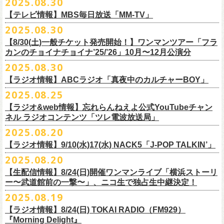
2025.08.30
うような、感動というもののさらに向こう側へ突き抜けていくような、
様々なアイテムが全16種類。ぜひお楽しみください！
サイズ：160（バニラのみ） / S / M / L / XL / XXL
【 受付期間 】
2月21日(土) 別府Copper Ravens 16:30/17:00
うつみようこ(vo)
素晴らしく爽快なライブだった。
＜製品サイズ＞
【テレビ情報】MBS毎日放送「MM-TV」
◆コンビニ(番号端末式)・銀行ATM・ネットバンキング決済
2月22日(日) 福岡CB 15:30/16:00
真城めぐみ(vo)
ライブの1曲目を飾ったのは、今年リリースの最新アルバム『正しい哺乳
160 ： 身丈62cm / 身幅46cm / 肩幅40cm / 袖丈18cm
9月22日(月) 17:00 ～ 9月27日(土) 22:59まで
2025.08.30
2月24日(火) 豊橋Club KNOT 18:30/19:00
中森泰弘(g)
■
9月
1日(月)27:20〜
MBS毎日放送「MM-TV」
類』収録の“少年卓球”。開演時間が来て、会場の照明が落ちて真っ暗にな
S ： 身丈65cm / 身幅49cm / 肩幅42cm / 袖丈19cm
◆クレジットカード決済
2月28日(土) 新潟GOLDEN PIGGS BLACK 16:30/17:00
【8/30(土)一般チケット発売開始！】ワンマンツアー「フラ
奥野真哉(key)
＊グレートマエカワ インタビューOA
り、照明が点滅しはじめ、野性的なビートが鳴り響く登場SE“Eeyo”が流
M ： 身丈69cm / 身幅52cm / 肩幅46cm / 袖丈20cm
9月22日(月) 17:00 ～ 9月30日(火) 22:59まで
3月1日(日) 金沢AZ 15:30/16:00
カンのチョイナチョイナ’25/’26」10月〜12月公演分
クハラカズユキ(dr)
※
リピート放送；
9/4(木)、9/5(金)、9/7(日)
れ出した瞬間から異様なほどの高揚感が会場を包み込み、そして竹安堅
L ： 身丈73cm / 身幅55cm / 肩幅50cm / 袖丈22cm
3月7日(土) HEAVEN’S ROCKさいたま新都心 16:30/17:00
チケット料金：前売 ¥5,500（税込／整理番号付／ドリンク代別途要）
2025.08.30
https://www.mbs.jp/mmtv/
一の目が醒めるようなギターから“少年卓球”が始まった瞬間に、もうこの
XL ： 身丈77cm / 身幅58cm / 肩幅54cm / 袖丈24cm
【 お届け 】
3月14日(土) 仙台darwin 16:30/17:00
※⾼校⽣以下は当⽇¥2,000 キャッシュバックします
#MMTV_mbs
日のフラカンの勝利は確定した――そんな気持ちになった。『正しい哺
【ラジオ情報】ABCラジオ「真夜中のカルチャーBOY」
XXL：身丈81cm / 身幅63cm / 肩幅57cm / 袖丈25cm
10月下旬発送予定
（当⽇年齢を証明できるもの（学⽣証、保険証など）のご提⽰
が必要と
10年ぶり2回目となる日本武道館公演『フラカンの日本武道館 Part2 〜
乳類』はこの10年をかけてフラカンが研ぎ澄ませてきたバンドサウンド
※上記サイズはあくまでも目安の寸法です
2025.08.25
チケット料金：¥5,200(税込/整理番号付/
ドリンク代別途要)
なります）
■8月30日(土) 、9月6日(土)、9月13日(土)
超・今が旬〜』を9月20日(土)
に開催するフラワーカンパニーズが、
今年1
とメッセージ性が高次元で結晶化した大傑作だが、その中でも、“少年卓
※全公演、高校生以下は当日¥2,000 キャッシュバック(当日年齢を証明で
【ラジオ&web情報】忘れらんねえよ公式YouTubeチャン
※チケットにスタンディングの記載がありますが、
当日は椅子あり自由
深夜2:00〜3:00 ABCラジオ「真夜中のカルチャーBOY」
月より月１配信のYouTube番組『月刊フラカン武道館 Part2』をスター
先行配信しておりました「ただいま実演中/ピュアな匂いがチョイナチョ
球”はポップで疾走感があり、初めてロックで高揚した瞬間をギュッと思
ネル ラジオコンテンツ「ツレ電波放送局」
きるもの(学生証、
保険証など)のご提示が必要となります)
席でのご案内となります。
※グレートマエカワ インタビューOA
ト、番組スタート直前スペシャルのvol.
0としてスキマスイッチ、第１回
イナ」を急遽CD化、ライブ会場にて販売がスタート！
い出させるような楽曲だ。10年ぶりの武道館とライブの1曲目を飾るに相
一般チケット発売日：
2025.08.20
券売状況により、
当日券でのご来場のお客様に後方にてスタンディン
https://abcradio.asahi.co.jp/mayoboy/
目のゲストとしてTHE COLLECTORSの加藤ひさし(vo)と古市コータロー
ぜひお手元に〜
応しい楽曲が最新アルバムに収められているという点で、今のフラカン
■8月25日(月)21:00公開
10/25〜12/22公演＞8月30日(土)
グをお願いする
場合もございます
(
g)、第２回目にHump Back、第３回目はスターダスト☆レビューの根本
の絶好調ぶり、そして、この10年間のフラカンが歩んだ道のりの豊かさ
【ラジオ情報】9/10(水)17(水) NACK5「J-POP TALKIN’」
忘れらんねえよ公式YouTubeチャンネル ラジオコンテンツ「ツレ電波放
1/17〜3/14公演＞10月18日(土)
＊2/21＠大分公演のみ＞10月25日(土)
一般チケット：発売中
要、
第４回目は南海キャンディーズの山里亮太、
第５回目は筋肉少女帯
◎31st single「ただいま実演中/ピュアな匂いがチョイナチョイナ」
を感じずにはいられない。
送局」
2025.08.20
■9月10日(水)、17日(水) 24:00～24:30 NACK5「J-POP TALKIN’」
https://flowercompanyz.com/live/2025/06/18/8686
の大槻ケンヂ、
第６回目はBRAHMANのボーカル・TOSHI-LOW、
第７回
価格：1100円(税込)
他にも美しい情景を想起させる“アメジスト”や“ミント”、下世代へのメッ
第10回ツレ：フラワーカンパニーズ 鈴木圭介/グレートマエカワ
【生配信情報】8/24(日)開催ワンマンライブ「横浜ストーリ
詳細：
https://flowercompanyz.com/live/2025/08/12/8752
＊鈴木圭介、グレートマエカワ ゲスト出演
問い合わせ：JAILHOUSE TEL:052-936-6041
https://www.jailhouse.jp/
目はラッパー・シンガーソングライターのNovel Core、そして８回目に四
収録曲:
セージを歌う“履歴書”、長い旅路を歩き続けるバンドの生き様を伝える“ハ
https://youtu.be/BIya9VH0ZOI
ー〜武道館前の一撃〜」、ニコ生で独占生中継決定！
https://www.nack5.co.jp/program/j-pop_talkin/
星球を招きお届けしてきた今番組（
全回アーカイブ配信中）。
1.ただいま実演中
イエース”（この曲の演奏時には、ステージセットとして、実際に60万キ
2025.08.19
2.ピュアな匂いがチョイナチョイナ
ロ以上を走行したというバンドの先代ハイエースが登場した）、キャッ
番組最終回となる今回は、フラカンメンバー4人による「
武道館直前スペ
価格：1100円(税込)
【ラジオ情報】8/24(日) TOKAI RADIO（FM929）
チーなサウンドとモチーフの中に現代社会や人間への批評眼を忍び込ま
シャル」を9月17日(水)21:
『Morning Delight』
00より生配信決定！
せた“ラッコ！ラッコ！ラッコ！”……この10年で生まれた多彩な楽曲たち