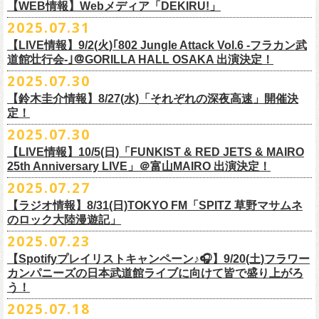
https://cocolo.jp/site/blog/1150
ンの全国ツアー、
どうぞお楽しみに！
また武道館でフラカンのライブが観たい。そう心から思う。武道館はほ
【WEB情報】Webメディア「DEKIRU!」
https://chupea.fm/
■vol.1
いほいできる会場ではなくても、こんなフラカンのライブをこれからい
＊グレートマエカワ 生出演(15:00〜出演予定）
2025.07.31
■8月6日(水)14:00〜17:51 FM802「THE NAKAJIMA HIROTO SHOW 802
7/31(木)Webメディア「DEKIRU!」
◎フラワーカンパニーズ ワンマンツアー「フラカンのチョイナチョイ
ゲスト：加藤ひさし、古市コータロー(THE COLLECTORS)
っぱい観たい。思えば初めてロックを聴いた頃からずっと、その衝撃や
【LIVE情報】9/2(火)｢802 Jungle Attack Vol.6 -フラカン武
RADIO MASTERS」
＊グレートマエカワインタビュー掲載
ナ’25/’26」
https://www.youtube.com/watch?
v=kTtAgK2Iq4A&t=2345s
感動が「思い出」という箱の中に納まらなくて、ずっとリアルに生き続
10年ぶり2回目となる日本武道館公演『フラカンの日本武道館 Part2 〜
道館壮行会-｣＠GORILLA HALL OSAKA 出演決定！
＊グレートマエカワ 生出演(17:00台出演予定）
「グレートマエカワさんのDIY魂が知りたい！〜自分たちが「面白い」と
2025年
けちゃうものだから、僕はこうやって文章を書いたりしている。この10
超・今が旬〜』を9月20日(土)
に開催するフラワーカンパニーズが、
今年1
2025.07.30
https://funky802.com/masters/
思うことが、バンドの未来につながる〜」
10月25日(土) 熊本Django 16:30/17:00
■vol.2
年ぶりのフラカンの武道館ライブも、「思い出」という箱にはなかなか
月より月１配信のYouTube番組『月刊フラカン武道館 Part2』をスター
https://media.wakasa.jp/articles/diymusic/1504/
10月26日(日) 長崎ホンダ楽器 15:30/16:00
ゲスト：Hump Back
【鈴木圭介情報】8/27(水)「それぞれの深夜高速」開催決
収まらないだろうし、収めるべきじゃない。これはきっと新しいはじま
ト、8回目のゲストとして、
四星球の出演が決定！
来月9月20日(土)、10年ぶり2度目の日本武道館公演『
フラカンの日本武道
＊「フラカンの日本武道館 Part2 オフィシャルガチャ」につきまして
11月3日(月・祝) 渋谷duo MUSIC EXCHANGE 15:15/16:00
定！
https://www.youtube.com/watch?
v=6XTayyWwFP0&t=6s
り。これからフラワーカンパニーズは、さらに凄いことになるだろう。
館 Part2 〜超・今が旬〜』を開催するフラワーカンパニーズ、
武道館前
・500円玉専用となりますので、
ご利用予定の方は500円玉をご用意くだ
11月8日(土) 徳島club GRINDHOUSE 16:30/17:00
絶対にそうなるだろう。
2025.07.30
番組スタート直前スペシャルのvol.0としてスキマスイッチ、
第１回目の
苦しい夜を乗り越えて来た芸人さんがそれぞれの夜を語り〈深夜高速〉
最後のワンマンライブとして開催する8月24日(日)「
横浜ストーリー 〜武
さい（
他の硬貨は使用不可）
11月9日(日) 米子AZTiC laughs 15:30/16:00
■vol.3
ゲストとしてTHE COLLECTORSの加藤ひさし(vo)と古市コータロー(
g)、
【LIVE情報】10/5(日)「FUNKIST & RED JETS & MAIRO
を熱唱するライブ、今年も開催決定！
道館前の一撃〜」＠F.A.D YOKOHAMA（会場チケット完売）
の模様がニ
・お一人様1回のお並びにつき5回しまでとさせていただきます
11月15日(土) 福井CHOP 16:30/17:00
◎「少しだけピュアなチョイナロンT」
ゲスト：根本要（スターダスト☆レビュー）
◎フラワーカンパニーズ「フラカンの日本武道館 Part2 〜超・今が
第２回目にHump Back、第３回目はスターダスト☆レビューの根本要、
25th Anniversary LIVE」＠富山MAIRO 出演決定！
コニコ生放送にて独占生中継されることが決定！
11月16日(日) 神戸VARIT. 15:30/16:00
https://www.youtube.com/watch?
v=OMoBtAjSn-w
価格：¥4,000（税込）
旬〜」
第４回目は南海キャンディーズの山里亮太、
第５回目は筋肉少女帯の大
2025.07.27
◎「それぞれの深夜高速」
11月29日(土) 名古屋E.L.L 16:30/17:00
ボディカラー：ホワイト
2025年9月20日(土)＠日本武道館 OPEN 15:30 START 16:30
槻ケンヂ、
第６回目はBRAHMANのボーカル・TOSHI-LOW、
そして第７
【日時】2025年8月27日（水）18:40開場 19:00開演
ライブの一部はどなたでも無料で視聴が可能、
ニコニコプレミアム会員
【ラジオ情報】8/31(日)TOKYO FM「SPITZ 草野マサムネ
11月30日(日) 静岡サナッシュ 15:30/16:00
■vol.4：山里亮太（南海キャンディーズ）
素材 ： 綿100％
回目はラッパー・シンガーソングライターのNovel Coreを招きお届けして
今年12月末をもって営業終了となる大分のライブハウスT.O.P.S
【会場】下北沢・小劇場B1
に登録するとライブ全編、
見逃し配信が視聴可能となります。
のロック大陸漫遊記」
12月6日(土) 宇都宮HEAVEN’S ROCK VJ-2 16:30/17:00
https://youtube.com/live/_ipE-
Na37yY
サイズ：S / M / L / XL /XXL
＜SET LIST＞
きた今番組（全回アーカイブ配信中）。
BittsHALLにて、フラワーカンパニーズのワンマンライブが決定！
【出演者】MC：東京03角田 特別審査員：フラワーカンパニーズ鈴木
12月7日(日) 水戸LIGHT HOUSE 15:30/16:00
2025.07.23
＜製品サイズ＞
SE Eeyo
第８回目となる今回のゲストは、”日本一泣けるコミックバンド”
、四星球
■8月31日(日)21:00〜21:55 TOKYO FM「SPITZ 草野マサムネのロック大
ゲスト：4名
武道館公演を１ヶ月後に控えたフラカンの盛り上がり必至の貴重な
ライ
12月13日(土) 盛岡CLUB CHANGE WAVE 16:30/17:00
■vol.5
S ： 身丈65cm / 身幅49cm / 肩幅42cm / 袖丈 60cm
1 少年卓球
【Spotifyプレイリストキャンペーン♪🎧】9/20(土)フラワー
を招聘！
陸漫遊記」
9/2(火)大阪GORILLA HALL OSAKAで開催される｢802 Jungle Attack Vol.6
◎「フラワーカンパニーズLIVE〜サンキューBitts〜」
【料金】￥3,500-（税込・整理番号付き自由席）
ブ、どうぞお見逃しなく！
12月14日(日) 弘前KEEP THE BEAT 15:30/16:00
ゲスト：大槻ケンヂ（筋肉少女帯/特撮/オケミス）
M ： 身丈69cm / 身幅52cm / 肩幅45cm / 袖丈62cm
2 ピースフル
カンパニーズの日本武道館ライブに向けて皆で盛り上がろ
＊鈴木圭介、グレートマエカワ ゲスト出演決定！
-フラカン武道館壮行会-｣にフラワーカンパニーズの出演が決定！
日時：2025年11月24日(月祝) OPEN15:30/START16:00
【発売日】Livepocket
12月21日(日) 京都磔磔 15:30/16:00
https://www.youtube.com/watch?
v=1EMet2dx9d4
う！
L ： 身丈73cm / 身幅55cm / 肩幅48cm / 袖丈63cm
3 ただいま実演中
20年以上にわたる付き合いで、
先輩後輩の枠を超えた関係性の2組。四星
壮行会、ありがとうございます！嬉涙
会場：大分T.O.P.S BittsHALL
・7月30日（水）21:00 先行抽選受付開始（～8月12日（火）11:00
＊配信詳細
12月22日(月) 京都磔磔 18:30/19:00
XL ： 身丈77cm / 身幅58cm / 肩幅52cm / 袖丈64cm
4 ライトを消して走れ
2025.07.18
球にことあるごとに”
危機”を救ってもらってきたフラカン、
さらに現在展
※全国38局ネット＞
各放送局のオンエア日時は番組公式サイトでご確認
チケット料金：前売¥5,200(税込/整理番号付/ドリンク代別)
迄）・8月16日（土）11:00 一般発売開始
◎フラワーカンパニーズ「横浜ストーリー〜武道館前の一撃〜」＠
F.A.D
2026年
■vol.6
XXL：身丈81cm / 身幅63cm / 肩幅56cm / 袖丈65cm
5 アメジスト