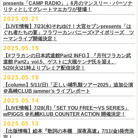
ネクストロード 03-5114-7444 (平日14～18時)
ム未収録集〜』を7月9日にリリースすることが決定！
https://www.youtube.com/watch?
v=kTtAgK2Iq4A&t=2345s
presents「CAMP RADIO」」6月のマンスリー・パーソナ
ての⼤切な曲がたくさんあると思います。
※宛名入れはひらがなのみとなります。（日付やメッセージ、イラスト
こちらの商品は受注生産販売となります（公演当日の販売は未定）。
合わせてお見逃しなく！
チケット料金：¥5,200(税込/整理番号付/
ドリンク代別途要)
全19曲75分、フルに収録された、これぞ真のとっておきの企画盤です。
リティとしてグレートマエカワが登場！
何より、メンバーにとっては全ての曲が⼤切な曲で、⼀年中⾏なってい
等は不可）
※全公演、高校生以下は当日¥2,000 キャッシュバック(当日年齢を証明で
どうぞお楽しみに！
■vol.2
るライブでは新旧問わず並列でセットリストに組み込まれ、今も⽣き続
※イベントの撮影・録音・録画（ライブ機能や画面録画含む）は一切禁
2025.05.21
今回3サイズをご用意（※写真 :鈴木圭介、グレートマエカワ S着用/ 竹安
＜番組情報＞
9月28日(日)岩手県盛岡市盛岡城跡公園を中心に開催される「いしがき
ラジオNikkei第１にて毎週木曜日21:30～22:10放
送「LOGOS
きるもの(学生証、
保険証など)のご提示が必要となります)
ゲスト：Hump Back
けています。
止とさせていただきます。
堅一 M着用/ミスター小西 L着用）、
『月刊フラカン武道館 Part2』
9月11日(木)、12日(金)＠仙台GIGSで開催されるスピッツ主催「ロックの
【LIVE情報】7/23(水)それゆけ！大宮セブンpresents「は
MUSIC FESTIVAL2025」にフラワーカンパニーズの出演が決定！
presents「CAMP RADIO」、
一般チケット発売日：
◎商品詳細
https://www.youtube.com/watch?
v=6XTayyWwFP0&t=6s
この全ての曲たちを改めてたくさんの⼈に知ってほしい、そんな気持ち
※整理番号での入場を予定しております。変更になる場合も御座います
前ポケット/背中部分にフラカンの日本武道館仕様のオリジナルタグ付
◾️vol.6
ほそ道2025」にフラワーカンパニーズの出演が決定！
ぐれ者たちの宴」フラワーカンパニーズ×アイボリーズ ツ
6月のマンスリー・パーソナリティをグレートマエカワが務めます ！
10/25〜12/22公演＞8月30日(土)
タイトル：HESOKURI ～オリジナルアルバム未収録集～
も込めて、
ので、予めご了承ください。
き、
ゲスト：TOSHI-LOW（BRAHMAN）
ーマンライブ開催決定！
フラワーカンパニーズの出演日は9月12日(金)になります。
チケットオフィシャル１次先行も本日よりSTART！
5月5 週目SPと6 月1週目、2週目の3本で豪華ゲストをお招きしお届けい
1/17〜3/14公演＞10月18日(土)
発売日：2025年7月9日
■vol.3
今回5名のライターさんと、四星球・北島康雄さんにご協⼒いただき、全
さらに、別途フラカンオリジナルデザインの布パッチをお付けします。
6月18日(水)21:00〜プレミア配信
2025.05.19
詳細は下記をチェック！
今年もやります！怒髪天との恒例”ジャンピング乾杯TOUR”！
たします。
品番：DQCL-3946
ゲスト：根本要（スターダスト☆レビュー）
曲レビュー企画を⾏うことになりました。
【対象商品】
（布パッチのデザインは後日！お楽しみに）。
本番URL：
https://youtu.be/Z9wrtIqELqE
5月31日(土)正午より、チケット先行受付もスタート！（〜6月10日
https://eplus.jp/ishigaki-fes/
今年は趣向を変えて、アコースティック＆トークコンサートで京都、甲
【#フラカンの日本武道館Part2 INFO.】『月刊フラカン武
価格：￥3,300(税込)
https://www.youtube.com/watch?
v=OMoBtAjSn-w
発売日：2025年7月11日(金)
(火)23:59まで）
府、松本にて開催決定！
道館 Part2』vol.5、ゲストに大槻ケンヂ氏を迎え、
収録楽曲：
「フラカンの音楽目録」reviewer
タイトル：歌詞（うた）の本棚 『深夜高速』
＊＊＊＊＊＊＊＊＊＊＊＊＊＊＊
＊アーカイブ配信中！
どうぞ、お見逃しなく！
◎「いしがきMUSIC FESTIVAL2025」
5/20(火)21時よりプレミア配信決定！
◎ラジオNikkei第１毎木21:30～22:10放
送
01. プライマル。
■vol.4：山里亮太（南海キャンディーズ）
天野史彬（ライター）
鈴木 圭介(著)/丹下 京子(絵)
事前販売受注期間：2025年6月28日(土)12:00〜7月20日(日)23:59まで
◾️vol.0 番組スタート直前スペシャル
日時：2025年9月28日(日)
本日よりHP先行も受付スタート！ぜひお早めに〜
「LOGOS presents「CAMP RADIO」」
2025.05.19
02. ハートのレース
https://youtube.com/live/_ipE-
Na37yY
大西健斗（ライター/SPICE編集部）
価格：￥2,200（税込）
受注受付url：web shop「ニワトリ堂」
ゲスト：スキマスイッチ
☆オフィシャル先行：5月31日（土）正午12:00〜6月10日（火）23:59
場所：岩手県盛岡市盛岡城跡公園を中心に開催
https://campradio.jp/
03．友達100万人
川上きくえ（ライター）
【column】5/11(日)「正しい哺乳類ツアー2025」追加公演
ISBN：9784845643035
https://flowercompanyzinc.stores.jp/
https://www.youtube.com/watch?v=BR4CmNuGCLg&t=28s
https://w.pia.jp/s/hosomichiofrock25of/
OFFICIAL SITE：
https://www.ishigaki-fes.jp/
☆HP先行
]10月19日（日）大阪城音楽堂にて開催される「OYZ NO YAON」＃007
5/29（木） 21:30～22:10；ゲスト・木村“Q太郎”至さん（ローディー）
04．そら（この空はあの空につながっている）
■vol.5
＠高崎CLUB jammer’s ライブレポート
北島康雄（四星球）
※対象商品は当日会場にてスタッフからお渡し致します。
お届け予定：9月10日(水)前後を予定
#いしがき2025
受付URL：
https://eplus.jp/jktour2
025-hp/
〜オヤジを愛したスパイ〜
6/ 5（木） 21:30～22:10；ゲスト・桜井秀俊さん（真心ブラザーズ
）
05. 青い吐息のように
ゲスト：大槻ケンヂ（筋肉少女帯/特撮/オケミス）
鈴木淳史（ライター）
2025.05.14
※こちら受注生産の商品となり、公演当日の販売は現状未定となってお
◾️vol.1
◎「ロックのほそ道2025」
#いしがきミュージックフェスティバル
受付期間：2025/5/30（金）21:00〜6/8（日）2
3:59
にフラワーカンパニーズの出演が決定！
※リピート放送：19日（木）21:30～22:10
06．セミ・ロング
https://www.youtube.com/watch?
v=1EMet2dx9d4
兵庫慎司（ライター）
【ローソンチケット】
ります。
ゲスト：加藤ひさし、古市コータロー（THE COLLECTORS）
日時：2025年9月12日(金) 17：15／18：00
【LIVE情報】7/28(月)「SET YOU FREE〜VS SERIES」
購入枚数制限：お1人様1公演につき4枚まで
6/12（木） 21:30～22:10；ゲスト・フミさん（POLYSICS） ※リピー
07. 天の神さまの言うとおり
ご購入はコチラから＞＞
購入を希望される方は事前販売受注期間内にてご注文ください。
https://www.youtube.com/watch?v=kTtAgK2Iq4A&t=2345s
会場：仙台GIGS
w/PIGGS ＠札幌KLUB COUNTER ACTION 開催決定！
只今から先行受付も開始！お申し込みはコチラ〜
ト：26日（木）21:30～22:10
08. スターな男
■vol.6
本日6/20(金)より「
フラカンの音楽目録」
と付したInstagramのオリジナ
※受付開始までにURL表示致します※
＊＊＊＊＊＊＊＊＊＊＊＊＊＊＊
出演：キタニタツヤ/SPITZ/フラワーカンパニーズ/Laura day
2025.05.13
◎「ジャンピング乾杯TOUR 2025 “山あり谷あり歌声一座のアコースティ
https://eplus.jp/ynks/
09．アンテな
ゲスト：TOSHI-LOW（BRAHMAN）
ルアカウントにて随時公開していきます！
喜多方、東京、松阪、福山の４箇所を回る、
フラワーカンパニーズの恒
■vol.2
romance（五十音順）
ック＆トークコンサート”」
＊発券手数料がお得
＊Radikoの「RN」にて全国でお聴きいただけます。
10. ザッツオーライ
【出版情報】絵本『歌詞の本棚 深夜高速』7/11(金)発売決
https://youtu.be/Z9wrtIqELqE
例アコースティック企画「
フォーク
の
爆発
2025 ～座って演奏するスタイ
※イベントチケットは、電子チケットでのお引き取りとなります。
テレビ埼玉の人気番組「それゆけ！大宮セブン」から誕生した芸人バン
◎「フラカンのオーバーオール」*オリジナル布パッチ付き
ゲスト：Hump Back
料金：1Fスタンディング／2F指定席/2F後方スタンディング ￥7,500-
10/17(金)名古屋DIAMOND HALLにて、フラワーカンパニーズ
9月4日(木)京都・磔磔 18:30/19:00 （問）清水音泉 06-6357-3666 (平日
＊全国LOGOSショップ店内でも放送されます。
11. 夜汽車のブルース
定！