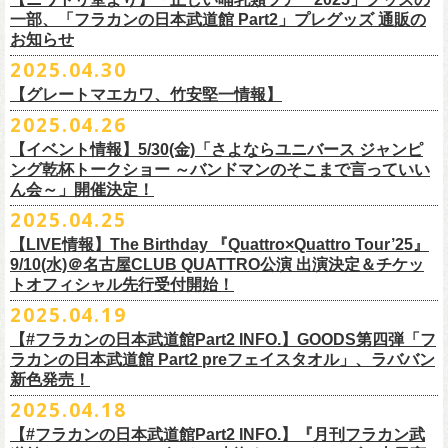
テッカー（サポーター限定カラー）を差し上げます！
楽曲の歌詞に着目し、
気鋭のイラストレーターが自らのフィルターを通
問い合わせ：ノースロードミュージック仙台
※ご購入はおひとり様1枚までとさせていただきます。
M ： 身丈64cm / 身幅57cm / 裄丈84cm
一部、「フラカンの日本武道館 Part2」プレグッズ 通販の
Key. SJ（GAG）
[三宅伸治(vo.g)/石塚英彦(vo)/グレートマエカワ(b)/石塚幸作(ds)]
◎フラワーカンパニーズ presents 「DRAGON DELUXE 2025〜特別
して、
その世界観を絵本として再構築するプロジェクト、”歌詞（うた）
お知らせ
※ご購入されたご本人様のみご参加可能になります。分配や譲渡はでき
L ： 身丈68cm / 身幅62cm / 裄丈87cm
Dr. 南條庄助（すゑひろがりず）
GSK /GUEST Vo:石塚くるみ[pèyang(vo.b)ポトフ(g)アルパカ(ds)]
================================================
編〜」【俺たちのザ・ベストテンPart2】
＊フラカンの日本武道館Part2 ステッカー（サポーター限定カラー：ゴー
の本棚”。
・7月6日(日)
ませんので、予めご了承ください。
XL ： 身丈71cm / 身幅68cm / 裄丈90cm
料金：前売5,000円 当日：5,800円（税込/ドリンク代700円別途要）
【時間(全日共通)】
2025.04.30
日時：10月17日(金) Open 18:15 / Start 19:00
ルド
）
いつもニワトリ堂をご利用いただき有難うございます。
その第４弾としてフラワーカンパニーズ「深夜高速」
の絵本化が決定！
会場：東京・江東区文化センターホール
※本受付は先着順となります。規定枚数に達し次第、受付を終了いたし
※上記サイズはあくまでも目安の寸法です
一般発売：6月8日（日）10:00
OPEN 18:30 /START19:30
文・天野史彬
会場：名古屋DIAMOND HALL
【グレートマエカワ、竹安堅一情報】
時間：Open 16:00 / Start 16:30
ます。
プレイガイド：FANYチケット https://yoshimoto.funity.jp/
【チケット】
出演：
「正しい哺乳類ツアー2025」グッズの一部、並びに「フラカンの日本武
2025.04.26
「SET YOU FREE〜VS SERIES」フラカン武道館応援企画として、札幌
今回の絵本化に際し、鈴木圭介からのリクエストで、
北野武の著書『浅
チケット料金：前売 ¥5,500（税込／全席指定）
※本受付はローソンチケットのシステムを使用しています。
問い合わせ：Fanyチケット 0570-550-100（10時～19時／年中無休）
[1日券] 予約￥5,000/当日￥5,500
2025年5月11日、フラワーカンパニーズが今年1月から全国を回ったツア
フラワーカンパニーズ
道館 Part2」プレグッズをニワトリ堂 2nd STOREにて5/3(土)12:00より取
KLUB COUNTER ACTIONにてPIGGSとの対バンが決定！
草迄』
の表紙などを手掛けたイラストレーターの丹下京子さんが作画を
【イベント情報】5/30(金)「さよならユニバース ジャンピ
一般チケット発売日：5月25日(日)
※本受付にてご購入の際、対象商品の代金とは別に、チケット1枚につき
＝＝＝＝＝＝＝＝＝＝＝＝＝＝
[4日間通し券]￥17,000
ー「正しい哺乳類ツアー2025」の追加公演となる高崎CLUB Jammer’s公
うつみようこ(vo)
り扱いスタート！
担当。
ング乾杯トークショー ～バンドマンのそこまで言っていい
プレイガイド：
ローソンチケットの規定の手数料（システム利用料：330円(税込み)/枚、
※いずれもドリンク代別途要
演が開催された。追加公演の場所がなぜ群馬県・高崎なのかと言えば、
真城めぐみ(vo)
「正しい哺乳類ツアー2025」グッズについては、2025/05/03 12:00 〜
ん会～」開催決定！
◎「SET YOU FREE〜VS SERIES」
楽曲のもつ世界観を繊細に、
豊かに表現した作品に仕上がっています！
イープラス
電子チケット利用料：110円(税込み)/枚）がかかります。
◎フラワーカンパニーズ ワンマンツアー「フラカンのチョイナチョイ
※入場整理番号あり
今年1月にリリースされたアルバム『正しい哺乳類』のレコーディングが
中森泰弘(g)
2025/05/11 23:59までの期間限定での受付となります。
日時：7月28日(月)OPEN 18:30 START19:15
2025.04.25
チケットぴあ
※代金のお支払いは、クレジットカード・PayPay・楽天ペイでのお支払
ナ’25/’26」
※中学生以上はチケットが必要になります。
高崎のスタジオTAGO STUDIO TAKASAKIで行われたからである。作品
奥野真哉(key)
またお届けについて、「正しい哺乳類ツアー2025」グッズを含む場合、5
会場：札幌KLUB COUNTER ACTION
『歌詞の本棚 深夜高速』は、7月11日(金)より全国書店などで発売。お
ローチケ
い、もしくは、コンビニエンスストアの「ローソン」「ミニストップ」
2025年
※オフィシャルFC先行チケット販売あり
のリリースツアーと言えば東京や大阪の大きな会場でファイナルをやっ
クハラカズユキ(dr)
【LIVE情報】The Birthday 『Quattro×Quattro Tour’25』
月末〜6月上旬以降となる予定です。
出演：フラワーカンパニーズ、PIGGS
楽しみに！
問い合わせ：ネクストロード
店内にございます「Loppi」でのお支払いをお選びいただけます。
10月25日(土) 熊本Django 16:30/17:00
※入場順：FC通し券→FC各日券→店通し券→店各日券→当日券
て締め括られるイメージも強いが、その作品が生まれた場所に帰ってい
チケット料金：前売 ¥5,500（税込／整理番号付／ドリンク代別途要）
9/10(水)＠名古屋CLUB QUATTRO公演 出演決定＆チケッ
チケット料金：前売り¥4,800
※各店舗のプレイガイドカウンターでの販売はいたしません。
10月26日(日) 長崎ホンダ楽器 15:30/16:00
一般チケット予約：2025年4月21日(月)から
トオフィシャル先行受付開始！
く、というこのツアーの旅の在り方に美しさを感じる。
※⾼校⽣以下は当⽇¥2,000 キャッシュバックします
◎ニワトリ堂2nd STORE
https://flowercompanyzinc.stores.jp/
チケット発売日：5月24日
商品情報：
・7月31日(木)
※チケットに関する問い合わせは必ず下記にお願いいたします。
11月3日(月・祝) 渋谷duo MUSIC EXCHANGE 15:15/16:00
MANDA-LA2予約フォームよりお申し込みください
そして、これはぼんやりとしたイメージの連鎖でしかないが、群馬と言
（当⽇年齢を証明できるもの（学⽣証、保険証など）のご提⽰
が必要と
2025.04.19
プレイガイド：tiget
https://tiget.net/events/400570
タイトル：『歌詞の本棚 深夜高速』
会場：三重・松阪M’AXA
※海外からは購入できません。日本国内のみの販売になります。
11月8日(土) 徳島club GRINDHOUSE 16:30/17:00
https://ssl.form-mailer.jp/fms/36a3b84d475895
えば詩人の萩原朔太郎である。萩原朔太郎は詩人でありながら、自らマ
なります）
【#フラカンの日本武道館Part2 INFO.】GOODS第四弾「フ
歌詞：鈴木圭介 絵：丹下京子
時間：Open 18:30 / Start 19:00
11月9日(日) 米子AZTiC laughs 15:30/16:00
MANDA-LA2
ンドリンなどの楽器を演奏し、作曲もする音楽家だった。（高崎ではな
一般チケット発売日：6月28日(土)
ラカンの日本武道館 Part2 preフェイスタオル」、ラババン
発売日：2025年7月11日(金)
チケット料金：前売 ¥5,500（税込／全自由・整理番号付／ドリンク代別
＜イベント参加に関してのご注意＞
11月15日(土) 福井CHOP 16:30/17:00
〒180-0003 東京都武蔵野市吉祥寺南町２丁目８−６ 第１８通南ビル地下
いが）前橋文学館という場所に行けば、彼が愛用したアコースティック
問い合わせ：JAILHOUSE TEL:052-936-6041
https://www.jailhouse.jp/
新色発売！
価格：定価2,200円(税込)
途要）
・会場内外の通路など共有部分での座り込み、集団での立ち話など、他
11月16日(日) 神戸VARIT. 15:30/16:00
https://www.manda-la2.com
ギターが飾られていたり、彼の作曲した曲が流れていたりする。詩と音
我こそ”フラカンの日本武道館宣伝隊員”に！という方は、こちらよりポス
2025.04.18
発売元：リットーミュージック
一般チケット発売日：5月26日(月)
のお客様のご迷惑になるような行為はご遠慮ください。イベント中止等
11月29日(土) 名古屋E.L.L 16:30/17:00
2025年9月20日(土)開催するフラワーカンパニーズ日本武道館ワンマンラ
楽の関係、言葉と音楽の関係、「うた」と呼ばれるものの秘密……そう
ター＆フライヤーを必要数お送りさせていただきますので、メールに
商品ページ：
https://www.rittor-
music.co.jp/product/detail/
3125317101/
【#フラカンの日本武道館Part2 INFO.】『月刊フラカン武
イープラス
の原因となります。
11月30日(日) 静岡サナッシュ 15:30/16:00
＝＝＝＝＝＝＝＝＝＝＝＝
イブ「フラカンの日本武道館 Part2 〜超・今が旬〜」、
いうものに思いを馳せるのに、群馬はうってつけの土地である。この日
7月12日(土)7月13日(日)静岡県浜松市浜名湖ガーデンパーク 屋外ステージ
て、件名に「フラカンの日本武道館宣伝隊員応募」と明記いただき、本