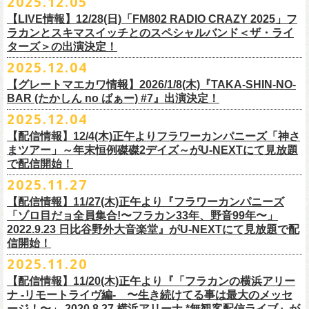
2025.12.05
※入場制限:4歳以上チケット必要
■チケット先行発売
チケット料金：前売り 5,000円(ドリンク代別途)
問い合わせ：奈良NEVER LAND
http://nara-neverland.
com/pc/info.html
中森泰弘(G)
鈴木圭介に出演が決定！
※チケット整理番号付き
【LIVE情報】12/28(日)「FM802 RADIO CRAZY 2025」フ
◎竹原
ピストル“
竹原
ピストルとフラワーカンパニーズのツーマンライブ”
・イープラス 12/29 12:00~
※整理番号あり
竹安堅一(G)
＊チケット最速先行受付：2026年12月22日(月)20:00〜
ラカンとスキマスイッチとのスペシャルバンド＜ザ・ライ
日時：2026年2月18日（水）OPEN 18:15/START 19:00
・WALK INN STUDIO！099-296-9888
※小学生以上有料、未就学児童入場不可
日時：5月31日(日) 開場 15:30 / 開演 16:00
グレートマエカワ(B)
◎「初恋の嵐 西山達郎生誕祭～初恋の嵐 カモンアゲイン!2026～」
ターズ＞の出演決定！
https://eplus.jp/pon-walkthisway/
会場：渋谷duo MUSIC EXCHANGE
・CAPARVOプレガイド 099-227-0337
チケット発売：2026年1月31日(土)午前10時～
会場：岐阜柳ヶ瀬ANTS
クハラカズユキ(Dr)
日時：2026年2月11日（祝）17:00開場 / 17:30開演
2025.12.04
出演：
竹原
ピストル、フラワーカンパニーズ
・イープラス
https://eplus.jp/sf/
detail/4450820001-P0030001
出演フラワーカンパニーズ/SCOOBIE DO
チケット料金：前売¥5,500(税込/ドリンク代別途要/整理番号付)
会場：東京新代田FEVER
問合せ：HOT STUFF PROMOTION 03-5720-9999(平日12:00〜18:00)
竹原ピストルBand Member：
【グレートマエカワ情報】2026/1/8(木)『TAKA-SHIN-NO-
その他詳細：オフィシャルホームページ
・出雲アポロ店頭
チケット料金：前売り¥5.200(税込/D別/整理番号付)
チケット発売日：2/11(水・祝)
出演：初恋の嵐
G・外園一馬
BAR (たかしん no ばぁー) #7』出演決定！
http://ongaku-heiya.com/
walkinnfes/
一般チケット発売日：2026年3月8日(日)
問い合わせ：TOP BEAT CLUB
【ゲストミュージシャン】
B・佐藤慎之介
2025.12.04
日時：2026年4月12日(日) 15:30 OPEN / 16:00 START
問い合わせ：柳ヶ瀬アンツ
http://www.
ants69.com/information.html
guitar : 木暮晋也（Hicksville）/玉川裕高 key : 高野勲
MR.PAN (THE NEATBEATS) と奥野真哉 (SOUL FLOWER UNION)がホス
Dr・伊藤哲平
オフィシャルSNS
会場：徳島GRINDHOUSE
【ゲストボーカル】
【配信情報】12/4(木)正午よりフラワーカンパニーズ「神さ
トを務める大人気BAR、『TAKA-SHIN-NO-BAR (たかしん no ばぁー)』
Key・斎藤渉
・X：@WalkInnFes
出演：フラワーカンパニーズ、ザ50回転ズ
鈴木圭介（フラワーカンパニーズ）
まツアー」～年末恒例磔磔2デイズ～がU-NEXTにて見放題
が次回は新春1月にオープン！お客様(ゲスト)を迎えてたっぷりと根掘り
2026年2月6日(金)～8日(日)
に横浜大さん橋ホールで開催する日本最大の
チケット料金：スタンディング¥6,600（整理番号付き、税込、
ドリンク
・Instagram：walkinnfes
チケット料金：前売り 5,000円(ドリンク代別途)
で配信開始！
安部コウセイ（HINTO,スパルタローカルズ）
葉掘り、口外無用の大爆笑トークをお届けする名トークイベント！
クラフト
ビールフェス
【スペントグレイン Presents JAPAN BREWERS
別）
※整理番号あり
岩崎慧（セカイイチ）
2025.11.27
(ゲストを迎えての想い出ソング・セッション・コーナーもあり！？)
CUP 2026】にフラワーカンパニーズの出演が決定！
一般発売日：未定
※小学生以上有料、未就学児童入場不可
チケット料金：6500円+D代
こちらのイベントにグレートマエカワが出演致します。
フラカンの出演は2/8(日)のみとなります。
【配信情報】11/27(木)正午より『フラワーカンパニーズ
問合せ：SOGO TOKYO ☏03-3405-9999 (月-土 12:00～13:00 / 16:00～
チケット発売：2026年1月31日(土)午前10時～
チケット発売日：12/20（土） 正午（12時）
「ゾロ目だョ全員集合!〜フラカン33年、野音99年〜」
19:00 ※日曜・祝日を除く)
イープラス
https://eplus.jp/sf/detail/
4450640001-P0030001
チケット受付url：
https://t.livepocket.jp/e/cimv1
2022.9.23 日比谷野外大音楽堂』がU-NEXTにて見放題で配
『TAKA-SHIN-NO-BAR (たかしん no ばぁー) #7』
どうぞお楽しみに！
信開始！
新春初笑い！今年も(は)良い年 2026！
【日程】2026/1/8 (木)
■スペントグレイン Presents JAPAN BREWERS CUP 2026
2025.11.20
年末恒例FM802主催のロック大忘年会「FM802 ROCK FESTIVAL RADIO
【会場】荻窪 TOP BEAT CLUB
開催日時：2026年2月6日（金）～8日（日） ＊フラワーカンパニーズの
CRAZY 2025」の「LIVE HOUSE Antenna -BEYOND ZERO Garage-」に
【配信情報】11/20(木)正午より『「フラカンの横浜アリー
【開場／開演】19:00／19:30
出演は2/8(日)
フラワーカンパニーズとスキマスイッチによるスペシャルバンド＜ザ・
ナ -リモートライヴ編- 〜生き続けてる事は最大のメッセ
【前売】￥4000 (+2D)
開催地：横浜大さん橋ホール（〒231-0002 神奈川県横浜市中区海岸通1-
ライターズ＞が登場！
ージ！〜」 2020.8.27 横浜アリーナ *無観客配信ライブ』が