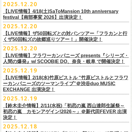
【発売場所】イープラス／Peatix
2025.12.20
(奥野真哉、グレートマエカワ)
ちしております。
5月、東京・荻窪TOP BEAT CLUB、さらに待望の初の大阪・十三GABU
す！〉の開催決定！
【イープラス URL】https://eplus.jp/sf/detail/4461090001-P0030001
今年は、通常のアコースティック・スタイル「〜
座って演奏するスタイ
ゲストDJ:OKA-T／SAKI／HYNG
と、2公演での開催となる。
【LIVE情報】4/18(土)SaToMansion 10th anniversary
【Peatix URL】https://peatix.com/event/4782289
U-NEXTにて独占ライブ配信された9月20日(土)開催の日本武道館公演『フ
ルです〜」でのライヴに加え、
新たな試みとして歌とアコースティック
18:00〜
◎「Mobstyles presents KOKOKARA」
ベストテン世代による、ベストテン世代のための、そしてベストテン世
festival【南部事変 2026】出演決定！
【発売日】1/13 18:00
ラカンの日本武道館 Part2 〜超・今が旬〜』の模様が、12/30(火)正午よ
ギター一本とコーラスと小
物の楽器などで構成するライヴ「ミニマル巡
¥3,000(ドリンク別)
日時：2026年3月20日(金祝) 開場16:00 / 開演 17:00
代じゃなくてもきっと楽しんでいただける、懐かしくも新鮮でとびきり
2025.12.20
【問】TOP BEAT CLUB 03-6913-5433
り再びU-NEXTにてアーカイブ配信スタート！
業 〜うたとギターとコーラスと〜」の２形態で開催いたします。
予約メールアドレス
会場：釜石市民ホール TETTO ホールA（〒026-0024 岩手県釜石市大町
贅沢なステージショウ！
【LIVE情報】ザ50回転ズとの対バンツアー「フラカンと行
okumasa.hrsm@gmail.com
1-1-9）
今年はどんな選曲＆ランキングになるのか！？
くザ50回転ズの故郷巡りツアー！」開催決定！
全国のライブハウスを主戦場とし”メンバーチェンジなし、
活動休止な
初の試み、そして初の会場を多く含む今ツアー、
どうぞお楽しみに！
出演：10-FEET / フラワーカンパニーズ / OA 田原 104 洋/SBE
どうぞお楽しみに！
◎「オクノマサヒコの DJ Dinners2026〜グレッグ・バレンタイン〜」
し”で全国各地でライブ・
ツアーを続けているフラカンが、結成36年
2025.12.20
友部正人さんと今度は九州へ！熊本で２マンライブ開催決定！
チケット料金：前売￥6,600（税込）
【日 程】2026年2月12日(木)
で”超・今が旬”
と自負し10年振りに挑んだ2度目の日本武道館ライブ。
＊オフィシャル先行実施！
＊【ザ・ベストテン】初代司会者、久米宏さんのご逝去の報に接し、心
【LIVE情報】フラワーカンパニーズ presents『シリーズ・
【時 間】OPEN 18:00 CLOSE 23:00 (L/O 22:00)
映像監督・番場秀一氏が当日の模様と前後に行ったインタビューを交
◎フラワーカンパニーズ presents 「シリーズ・人間の爆発 〜
友部
さん
と
◎「フォークの爆発2026 ミニマル巡業 〜うたとギターとコーラスと〜」
受付期間：1/24(土) 18:00〜2/1(日) 23:59
人間の爆発』w/ SCOOBIE DO、奈良・岐阜 で開催決定！
から哀悼の意を捧げます
※お店のキャパシティに限りがあるため、混雑状況によっては時間制の
え、今のフラカンをリアルに映し出した148分。
鹿児島ー熊本のハイエース旅〜」
＊ミニマル巡業とは『
新たな試みとして歌とアコースティックギター一
https://l-tike.com/kokokara/
昨年9月20日(土)に開催されたフラワーカンパニーズ 日本武道館公演『フ
2025.12.19
入れ替えとさせていただきます。
日時：2026年4月5日(日) 開場14:30 開演15:00
本とコーラスと小
物の楽器などで構成するライヴ』です
問い合わせ：G/i/P 問い合わせフォーム
http://www.gip-web.co.jp/t/info
◎フラカン＆ヨコロコ合同企画「俺たちのザ・ベストテン2026」大阪編
ラカンの日本武道館 Part2 〜超・今が旬〜』の模様を収録したLIVE Blu-
【LIVE情報】2/18(水)竹原ピストル “竹原ピストルとフラワ
何卒、ご了承ください。
この配信を記念し公開されている、2020年開催の横浜アリーナでの無観
会場：熊本Django
6/8(月)京都・紫明会館 18:30/19:00 問：SOLE CAFE
イベントオフィシャルサイト：
【昭和の歌番組を代表する『ザ・ベストテン』のトリビュートLIVE。
ray+CDの発売が決定！
ーカンパニーズのツーマンライブ”＠渋谷duo MUSIC
【会 場】押競満寿 〒151-0062 東京都渋谷区元代々木町25-5 1F
客配信ライブ、
2022年開催の日比谷野音ライブ、
そして年末恒例となっ
出演：フラワーカンパニーズ、
友部
正人
6/10(水)広島・東広島 西条公会堂 18:30/19:00 問：キャンディープロモ
https://www.mobstyles.tokyo/view/page/mob25th
数々の昭和歌謡のカヴァーだけの一夜】
EXCHANGE 出演決定！
【料金】2000円（1ドリンク付き）
ている京都のライブハウス磔磔でのセットリ
ストほぼ被りなし2DAYSの
チケット料金：5200円（税込/ドリンク代別/整理番号付）
ーション広島
日時：5/14(木) 開場18:30／開演19:00
全国のライブハウスを主戦場とし”メンバーチェンジなし、活動休止な
2025.12.19
2023年の映像と合わせて、どうぞお楽しみください。
一般チケット発売日：2026年2月11日(水祝)10:00
6/11(木)香川・高松燦庫(sanko) 18:30/19:00 問：燦庫-
会場：大阪・十三GABU
し”で全国各地でライブ・ツアーを続けているフラカンが、結成36年
プレイガイド：イープラス
【鈴木圭介情報】2/11(水祝)「初恋の嵐 西山達郎生誕祭～
SANKO-/TOONICE
出演：
で”超・今が旬”と自負し10年振りに挑んだ2度目の日本武道館ライブ。
初恋の嵐 カモンアゲイン!2026～」＠新代田FEVER 出演
問い合わせ：熊本Django
6/13(土)三重・鳥羽水族館 18:15/18:45 問：ネクストロード
真城めぐみ(Vo)
映像監督・番場秀一氏が当日の模様と前後に行ったインタビューを交
決定！
＊U-NEXT独占ライブ配信詳細
チケット料金：4,800円（税込/整理番号付/ドリンク代別）
うつみようこ(Vo)
え、今のフラカンをリアルに映し出した148分の映像、またライブ音源と
◎フラワーカンパニーズ「フラカンの日本武道館 Part2 〜超・今が
＊一般チケット発売日が当初のご案内より変更となりました
2025.12.18
※6/13＠鳥羽はドリンク代なし
鈴木圭介(Vo)
しても楽しめるのに加え、新保勇樹、CHIYORI、2人の気鋭カメラマンが
旬〜」