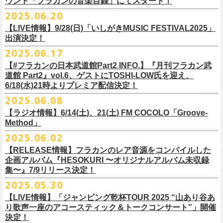
ウント「フラカンの音楽目録」にてスタート！
回ります！
2025.06.20
この度、これまでのweb shop【ニワトリ堂】サイトでの販売を終了し、
10年ぶり2回目となる日本武道館公演『フラカンの日本武道館 Part2 〜
限定的にSTORESでオープンしてきました【ニワトリ堂 2nd STORE】を
【LIVE情報】9/28(日)「いしがきMUSIC FESTIVAL2025」
武道館公演を経てさらに勢いを増してまわるフラカンの全国ツアー、
ど
超・今が旬〜』を9月20日(土)
に開催するフラワーカンパニーズが、
今年1
7/11(金)に発売される絵本『歌詞の本棚 深夜高速』の発売記念イベント
本店【ニワトリ堂】として移行、運営させていただくことになりまし
出演決定！
うぞお楽しみに！
月より月１配信のYouTube番組『月刊フラカン武道館 Part2』をスター
の開催が決定！
た。
2025.06.17
☆リリース詳細☆
ト、7回目のゲストとして、
ラッパー・シンガソングライターのNovel
◎フラワーカンパニーズ ワンマンツアー「フラカンのチョイナチョイ
フラワーカンパニーズ デジタルシングル
【#フラカンの日本武道館Part2 INFO.】『月刊フラカン武
Coreの出演が決定！
楽曲の歌詞に着目し、
気鋭のイラストレーターが自らのフィルターを通
☆フラワーカンパニーズ web shop【ニワトリ堂】
道館 Part2』vol.6、ゲストにTOSHI-LOW氏を迎え、
ナ’25/’26」
「ただいま実演中/ピュアな匂いがチョイナチョイナ」
して、
その世界観を絵本として再構築するプロジェクト、”歌詞（うた）
フラワーカンパニーズと怒髪天が出演する子供ばんどデビュー45周年祝
https://flowercompanyzinc.stores.jp/
6/18(水)21時よりプレミア配信決定！
2025年
収録曲：
番組スタート直前スペシャルのvol.0としてスキマスイッチ、
第１回目の
の本棚”。その第４弾としてフラワーカンパニーズ「深夜高速」が7/11(金)
うツアー子供ばんど「おかげさまで45周年 〜 祝！生存確認スペシャル
10月25日(土) 熊本Django 16:30/17:00
1. ただいま実演中
2025.06.08
ゲストとしてTHE COLLECTORSの加藤ひさし(vo)と古市コータロー(
g)、
に発売。
〜『弱きを助け強きを挫く』心強き後輩たちに支えられ（涙）」、
改めまして、どうぞ宜しくお願い致します。
◎「ライブでこんにちは！手ぬぐい」
◎「HESOKURIアクキー」
10月26日(日) 長崎ホンダ楽器 15:30/16:00
2. ピュアな匂いがチョイナチョイナ
第２回目にHump Back、第３回目はスターダスト☆レビューの根本要、
これを記念し、絵本の作画を担当してくださったイラストレーターの丹
【ラジオ情報】6/14(土)、21(土) FM COCOLO「Groove-
7/20(日)大阪公演のチケットが完売御礼となっていましたが、ご好評につ
価格：800円(税込)
価格：1500円(税込)
11月3日(月・祝) 渋谷duo MUSIC EXCHANGE 15:15/16:00
＊各音楽サービスにて7/16(水)よりリリース
第４回目は南海キャンディーズの山里亮太、
第５回目は筋肉少女帯の大
Method」
下京子さんと、フラワーカンパニーズ・鈴木圭介によるサイン会＋トー
きチケット若干枚数追加発売決定しました！
サイズ：75×41ｍｍ
素材 ： 綿100％
11月8日(土) 徳島club GRINDHOUSE 16:30/17:00
槻ケンヂ、
そして第６回目はBRAHMANのボーカル・TOSHI-
LOWを招き
クショーをHMV&BOOKS SHIBUYA 6F イベントスペースで開催いたし
名古屋公演も絶賛発売中！
2025.06.02
サイズ：90cm × 33cm
6/14(土)、21(土) 20:00～21:00 FM COCOLO「Groove-Method」
11月9日(日) 米子AZTiC laughs 15:30/16:00
お届けしてきた今番組（全回アーカイブ配信中）、
第7回目となる今回の
ます。
３バンド、気合いパンパンで名古屋＆大阪でお待ちしております！
【RELEASE情報】フラカンのレア音源をコンパイルした
”GROOVE”というキーワードを軸に、楽曲の”
GROOVE”
を生み出すベー
11月15日(土) 福井CHOP 16:30/17:00
ゲストは、
初対面となるBMSG所属のラッパー・シンガソングライター
企画アルバム『HESOKURI 〜オリジナルアルバム未収録
シストが語る本格的な音楽プログラム
11月16日(日) 神戸VARIT. 15:30/16:00
のNovel Coreを招聘。
集〜』7/9リリース決定！
6月後半の２週に渡り、グレートマエカワがDJを担当します
11月29日(土) 名古屋E.L.L 16:30/17:00
「深夜高速」
を始めフラカンの曲に救われ影響を受けてきたと公言し、
★鈴木圭介（著）、丹下京子（絵） 歌詞（うた）の本棚 『深夜高速』
◎子供ばんど「おかげさまで45周年 〜 祝！生存確認スペシャル 〜『弱
2025.05.30
https://cocolo.jp/site/blog/6200/
11月30日(日) 静岡サナッシュ 15:30/16:00
自身の曲の歌詞にも入れ込むほどの思いを持つNovel Coreと、その噂を聞
発売記念イベント★
きを助け強きを挫く』心強き後輩たちに支えられ（涙）」
12月6日(土) 宇都宮HEAVEN’S ROCK VJ-2 16:30/17:00
【LIVE情報】「ジャンピング乾杯TOUR 2025 “山あり谷あ
いていたフラカンメンバーの、
お互いに嬉しさを隠せない貴重な初トー
・7月19日(土) 開場17:15/開演18:00 名古屋Electric Lady Land
10年ぶり2回目となる日本武道館公演『フラカンの日本武道館 Part2 〜
12月7日(日) 水戸LIGHT HOUSE 15:30/16:00
り歌声一座のアコースティック＆トークコンサート”」開催
クは必見！ いつか対バンという話にも！？
■開催日時：2025年7月13日（日） 13:00～
(問)JAILHOUSE 052-936-6041 www.jailhouse.jp
超・今が旬〜』を9月20日(土)
に開催するフラワーカンパニーズ、
武道館
決定！
12月13日(土) 盛岡CLUB CHANGE WAVE 16:30/17:00
■場所：HMV&BOOKS SHIBUYA 6F イベントスペース
・7月20日(日) 開場16:30/開演17:00 心斎橋Music Club JANUS (問)清水音