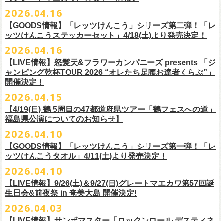
ー」の歌詞をデザインした「モンキーTシャツ」！
い。
証明できるもの（学生証、保険証など）
のご提示が必要となります）
チケット料金：全席指定¥3,500（税込） *未就学児童入場不可
hot.ne.jp/
☆オフィシャル先行☆
一般発売に先がけ、5/22(金)よりオフィシャル先行受付がスタート！
2026.04.16
≪受信可能ドメイン≫
l-tike.com
/
ent.
lawson.co.jp
一般チケット発売日：8月29日(土)
うつみようこ＆Yokoloco Band LIVE情報
チケット発売日：5月30日(土)10:00
5月15日(金)18:00 〜 5月24日(日)23:59
どうぞお見逃しなく！
4/30(木)恵比寿リキッドルーム公演より販売開始いたします！
＜お問合せ＞ローソンチケットインフォメーション
https:
//l-
【GOODS情報】「レッツけんこう」シリーズ第二弾！「レ
[オクノシンヤ(key)クハラカズユキ(ds)グレートマエカワ(b)竹安堅一(g)う
プレイガイド：チケットぴあ
https://t.pia.jp/
https://w.pia.jp/s/hosomichi26ofs/
tike.com/contact/
ッツけんこうステッカーセット」4/18(土)より発売決定！
つみようこ (vo.g)]
お問い合わせ：ell.SIZE 052-211-3997
＊本公演のチケットはチケット不正転売禁止法の対象となる「特定興行
◎「monobright TAIBAN Series 2026 〜SECOND PRIMAL〜」
2026.04.16
Electric Lady Landホームページ ＞
https://www.ell.co.jp/
入場券」となります
「レッツけんこう」シリーズ第二弾！ステッカーセットの発売が決定！
日時：2026年10月16日(金) 開場18:00/開演19:00
・6月5日(金) ＠名古屋TOKUZO
※本イベントはトークイベントです。当日はライブパフォーマンスはご
【LIVE情報】怒髪天&フラワーカンパニーズ presents 「ジ
4/18(土)SaToMansion 10th anniversary festival【南部事変 2026】公演よ
会場：恵⽐寿LIQUIDROOM
*ワンマン
ざいません。
ャンピング乾杯TOUR 2026 “オレたち足腰お達者くらぶ”」
◎「ロックのほそ道2026 〜15th Anniversary Special〜」
り販売開始いたします！
出演：モノブライト / フラワーカンパニーズ
18:30open 19:30start
開催決定！
「フォークの爆発2026 ミニマル巡業 〜うたとギターとコーラスと〜」
日時：2026年8月29日(土) 16:00 / 17:00
チケット料金：前売5,500円(税込/ドリンク代別/整理番号付)
京都のアイドルグループ・きのホ。の主催企画「THE 京月観」7/7(火)＠
予約￥5,000 当日￥5,500
編、長野での開催が決定！
2026.04.15
会場：ゼビオアリーナ仙台
一般チケット発売日：7月11日(土)
京都磔磔にフラワーカンパニーズの出演が決定！
https://www.tokuzo.com/2026Jun/20260605
出演：阿部真央 / クリープハイプ / Spitz / フラワーカンパニーズ（五十
2020年開催した「フラカンの横浜アリーナ」から続く＜フラカンの横浜
問い合わせ：ディスクガレージ https://info.diskgarage.com
【4/19(日) 鶴 5周⽬の47都道府県ツアー「鶴フェスへの道」
◎「フォークの爆発2026 ミニマル巡業 〜うたとギターとコーラスと〜」
音順）
ストーリー＞シリーズ、
福島県公演についてのお知らせ】
本日5月13日20:00から、チケットの先行抽選予約の受付もスタート！
◎「着ぐるみラッコのマグカップ」
・6月5日(土) ＠名古屋TOKUZO
※ミニマル巡業とは『
新たな試みとして歌とアコースティックギター一
料金：アリーナスタンディング￥10,000(税込・ブロック指定・入場整理
今年も8月23日(日)F.A.D YOKOHAMAにて開催決定！
＊オフィシャル先行受付＊
どうぞお見逃しなく！！
価格：￥2,000(税込）
2026.04.10
*ゲストあり：EDDIE（the 原爆オナニーズ）森田裕(バレーボールズ)
本とコーラスと小
今週末に出演を予定しておりました
物の楽器などで構成するライヴ』です
番号付)、スタンド指定席：￥10,000(税込)、車椅子席：￥11,000(税込)
期間：2026年5⽉22⽇(⾦) 18:00〜2026年5⽉31⽇(⽇) 23:59
カラー：グリーン , ホワイト
【GOODS情報】「レッツけんこう」シリーズ第一弾！「レ
17:00open 18:00start
日時：7/14(火) 開場18 : 30/開演19 : 00
お問い合わせ：ノースロードミュージック TEL 022-256-1000（営業時
◎「横浜ストーリー2026」
受付URL：
https://l-tike.com/monobright/
◎きのホ。presents「THE 京月観」vol.4
素材 ： ポリプロピレン
ッツけんこうタオル」4/11(土)より発売決定！
予約￥5,000 当日￥5,500
会場：
■2026年4月19日（日） 鶴 5周⽬の47都道府県ツアー「鶴フェスへの道」
長野
BAR THREE
間 平日11:00〜16:00）
日時：8月23日(日)Open 15:30 / Start 16:00
日時：2026年7月7日(火) 18:00 OPEN/18:30 START
サイズ：直径 約82mm × 高さ 約92mm
https://www.tokuzo.com/2026Jun/20260606
2026.04.10
チケット料金：4,800円（税込/整理番号付/ドリンク代別） ※高校生以下
福島県公演
HP:
https://rocknohosomichi.com
会場：神奈川・F.A.D
YOKOHAMA
会場：京都磔磔
容量／約340ml
お待たせしました、「レッツけんこう」シリーズの発売が決定！
は当日¥2,000キャッシュバック（
会場：福島県・OUTLINE 出演：鶴 / フラワーカンパニーズ
当日年齢を証明できるもの（学生証、
Instagram:
https://www.instagram.com/hosomichiofrock/
チケット料金：前売￥5,200（税込/整理番号付/
ドリンク代別）
【LIVE情報】9/26(土)＆9/27(日)グレートマエカワ第57回誕
出演：フラワーカンパニーズ / きのホ。
本体重量／約92g
第一弾として、「レッツけんこうタオル」が完成！
・6月7日(日)「Rainbow Hill 2026」」＠大阪 服部緑地・野外音楽堂
保険証など）
のご提示が必要となります）
X:
https://x.com/hosomichiofrock
生日会&前夜祭 in 奄美大島 開催決定!
※高校生以下は当日￥2,000キャッシュバック （当日年齢を証明できるも
チケット料金：¥4,800 (ドリンク代別途)
耐熱温度：140℃
4/11(土)「フラカンと行くザ50回転ズの故郷巡りツアー！」＠出雲アポロ
*イベント出演
一般チケット発売日：5月23日(土)
につきまして、鶴のオフィシャルサイトでお知らせがありましたとお
の(学生証、保険証など)
のご提示が必要となります）
2026.04.03
＊チケット先行抽選受付： 5/13(水)20:00~ 5/26(M火)23:59
耐冷温度：-40℃
公演より販売開始いたします！
開場/開演11:00 – 終演18:30予定
問い合わせ：長野CLUB JUNK BOX
り、延期となりました。
一般発売日:6月27日(土)
https://w.pia.jp/t/kinopo-
thekyogetsukan/
※ やわらかい乳白色と独特の透け感のあるマグカップです。
【LIVE情報】サンボマスター「ロックンロール デスティネ