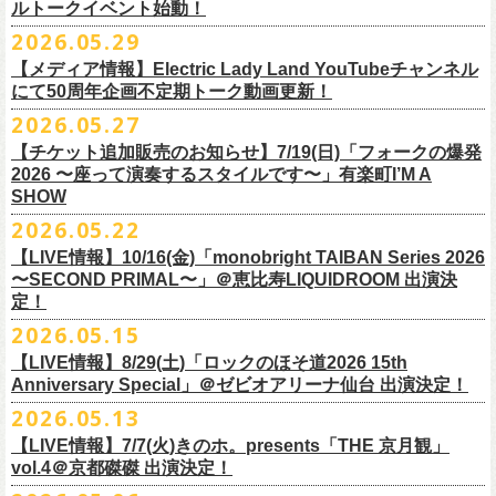
ルトークイベント始動！
素材 ： 綿100％
ローソン、
ミニストップ店舗にて直接払い戻しをさせていただきます。
＜オフィシャル抽選先行＞ 7/13(月)12:00～7/20(月・祝)23:59まで
発売日：7月4日(土)10:00〜
・富山県民小劇場ORBIS
◎「フォークの爆発2026 〜座って演奏するスタイルです〜」
サイズ：S / M / L / XL
ローソンで発券された⽅はローソンへ、
2026.05.29
ミニストップで発券された⽅は
https://
l-tike.com/st1/okuno1202-
1/
プレイガイド：イープラス
https://eplus.jp/sf/detail/
0039320001-
・バール・デ・美富味
7/5(日)兵庫・神戸クラブ月世界 開場15:30/開演16:00
＜製品サイズ＞
ミニストップへお⼿持ちの未使⽤
チケットをお持ちの上、ご来店くださ
他詳細はイベント公式サイトへ →
https://
breast.co.jp/okuno60th/
P0030682P021001?P1=
1221
【メディア情報】Electric Lady Land YouTubeチャンネル
・マリエ6F芝生広場
追加チケット＞2F立ち見席 ￥5,500（税込/ドリンク代別）
S ： 身丈66cm / 身幅55cm / 肩幅52cm / 袖丈21cm
い。実際の払戻⼿
順につきましては、下記URLをご確認ください。
ネクストロード 03-5114-7444（平日14～18時）
https://nextroad-
にて50周年企画不定期トーク動画更新！
・富山駅構内自由通路
＊ステージ上からの眺めになります
M ： 身丈70cm / 身幅58cm / 肩幅55cm / 袖丈23cm
https://l-tike.com/oc/lt/
haraimodoshi/
p.com/
contact/
チケット発売：7月6日 12時～
2026.05.27
＊自由席の方ご入場後、開演10分前のご案内を予定しています
L ： 身丈74cm / 身幅61cm / 肩幅58cm / 袖丈25cm
(注1)チケットの半券がもぎられているものについては、ご返⾦
対応を致
2027年にオープン50周年を迎える名古屋のライブハウスElectric Lady
プレイガイド：e-plus(イープラス)
発売日：7月2日(木)17:00〜
【チケット追加販売のお知らせ】7/19(日)「フォークの爆発
XL ： 身丈78cm / 身幅64cm / 肩幅61cm / 袖丈27cm
しかねます。
Land（通称E.L.L）でぴあ中部×フラワーカンパニーズの合同企画のトー
https://eplus.jp/sf/detail/
4562600001-P0030001
プレイガイド：イープラス
https://eplus.jp/sf/detail/0039320001-
2026 〜座って演奏するスタイルです〜」有楽町I’M A
※上記サイズはあくまでも目安の寸法です
(注2)チケット代以外の外⼿数料(配送⼿数料は除く)の返⾦
については、
クイベントシリーズ、vol.1の開催が8月31日(月)に決定！
フェスHP:
backonlivefes.com
SHOW
P0030685P021001?P1=1221
「フォークの爆発2026 ミニマル巡業 〜うたとギターとコーラスと〜」
「各種⼿数料券」が必要となります。
払い戻しの際に忘れずお持ちくだ
問：清水音泉 06-6357-3666（平日 15:00~18:00）
福島にて開催決定！
2026.05.22
さい。もし各種⼿
数料券を紛失された場合、外⼿数料のご返⾦
は致しか
日本のロック史を彩るさまざまバンドが出演し、ライブハウスシーン黎
info@shimizuonsen.com
ねますので何卒ご了承下さい。
【LIVE情報】10/16(金)「monobright TAIBAN Series 2026
明期ならではの驚きのエピソードから、まるで都市伝説のようなとんで
◎「フォークの爆発
2026
ミニマル巡業 〜うたとギターとコーラスと〜」
〜SECOND PRIMAL〜」＠恵⽐寿LIQUIDROOM 出演決
(注3) 払い戻しには「チケット」が必要です。払い戻し手続きより先に、
も逸話まで、これまでもさまざまな伝説が語られてきたてE.L.L。
※ミニマル巡業とは『
新たな試みとして歌とアコースティックギター一
定！
チケットの発券手続きの上、
再度Loppiにて払戻しお手続きください。
来年2027年にオープン50周年を控えたE.L.Lについて、フラカン鈴木圭介
本とコーラスと小
物の楽器などで構成するライヴ』です
(注4)夜間・早朝(21時～6時頃)は防犯対策として、
レジ内の現⾦が制限さ
2026.05.15
とグレートマエカワがホスト役となり、さまざまなバンドマン、シンガ
日時：
9/21(
月祝
)
開場
15:30/
開演
16:00
れております。その為、夜間・
早朝とその直前・直後の時間帯はつり銭
ー、関係者をゲストに迎えて語り明かすトークセッションを企画。
【LIVE情報】8/29(土)「ロックのほそ道2026 15th
会場：福島
Player
’
s Cafe
2027年にオープン50周年を迎える名古屋のライブハウスElectric Lady
◎
「SMILEY’S CONNECTION スマイリー原島 BIRTHDAY FESTIVAL
が 不⾜する場合がございますので、払い戻しは夜間・
早朝を避けてお⼿
このトークシリーズでは、E.L.L.にこれまで関わってきたミュージシャ
Anniversary Special」＠ゼビオアリーナ仙台 出演決定！
チケット料金：
4,800
円（税込
/
整理番号付
/
ドリンク代別） ※高校生以下
Land（通称E.L.L）でぴあ中部×フラワーカンパニーズの合同企画のトー
6days ～ ハメチ a-GOGO CARNIVAL!!～」
続きいただきますようお願い申し上げます。
ン、関係者、そして当時はファンだった人々とともに、まもなく50年を
2026.05.13
は当日
¥2,000
キャッシュバック（
当日年齢を証明できるもの（学生証、
クイベントシリーズを開始することが決定！
＜
day
２下北沢
CLUB Que
編＞
迎えるライブハウスの、ツワモノたちの記憶を語っていきます。配信や
10月、11月と自身初となるクラブクアトロ・
ワンマンツアーも決まって
保険証など）
のご提示が必要となります）
【LIVE情報】7/7(火)きのホ。presents「THE 京月観」
9
月
3
日
(
木
)
下北沢
CLUB Que
【ローソンチケットでご購入で、電子チケットをご選択の
インタビューでは語れない、ここだけの話もたくさん披露予定。
いるフラワーカンパニーズ、
2026年を右肩上がりに盛り上げる8箇所9公
一般チケット発売日：
7
月
18
日
(
土
)
vol.4＠京都磔磔 出演決定！
日本のロック史を彩るさまざまバンドが出演し、ライブハウスシーン黎
出演：
POLYSICS
／フラワーカンパニーズ／
SCOOBIE DO
お客様】
演のツアー開催決
定！
問い合わせ：ノースロードミュージック
明期ならではの驚きのエピソードから、まるで都市伝説のようなとんで