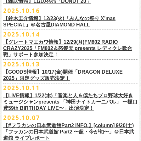
FILL BREWING
ーー過去ライブ映像配信スケジュール予定ーー
【雑誌情報】11/10発売「DONUT 20」
※購入枚数制限あり／お一人様2枚まで
受付
URL
：
https://l-tike.com/su-
xing-cyu/
予約開始：2025年11月16日(日)12:00〜
＊9/20(土)「フラカンの日本武道館 Part2 〜超・今が旬〜」ライブレポー
し2DAYSの2023年の映像も配信されること
が決定！
◎「フラカンの横浜アリーナ -リモートライヴ編- 〜生き続けてる事は最
▼視聴はこちら
みぞのくち醸造所
＊11/27(木)配信開始予定
※チケットの整理番号順での入場となります。
予約方法：Livepocketで受付
https://t.livepocket.jp/e/2q1m4
ト掲載
2025.10.16
武道館ライブ配信に先駆け、順次公開される予定です。
■11月10日(月)発売 「DONUT 20」
大のメッセージ！〜」
https://video.unext.jp/browse/feature/FET0012549
YOUNG MASTER（ドリンクアッパーズ）
◎「ゾロ目だョ全員集合!〜フラカン33年、野音99年〜」2022.9.23 日比
販売URL
https://skream.jp/livereport/2025/10/flower_companyz.php
【鈴木圭介情報】12/23(火)「みんなの祭り X’mas
＊グレートマエカワインタビュー掲載
https://video.unext.jp/browse/feature/FET0012549
横浜ビール
谷野外大音楽堂
https://eplus.jp/sf/detail/4428590001-P0030001
SPECIAL」＠名古屋DIAMOND HALL
どうぞお楽しみに！
【グレートマエカワ（フラワーカンパニーズ）「ロックンロールが降っ
ほか過去ライブ映像２作品も配信中！
横浜ベイブルーイング
2025.10.14
てきた日」】
＊12/4(木)配信開始予定
Riip Beer他（Ever Green Imports）
＊12/4(木)配信開始予定
注意事項
＊U-NEXT独占ライブ配信詳細
人生を変えた1枚のレコードについて訊く「ロックンロールが降ってきた
◎ フラワーカンパニーズ「神さまツアー」～年末恒例磔磔2デイズ～ 1
＊11/20(木)より配信中
【グレートマエカワ情報】12/29(月)FM802 RADIO
Y.MARKET BREWING
◎ フラワーカンパニーズ「神さまツアー」～年末恒例磔磔2デイズ～ 1
※営利目的のチケットの転売は固くお断り致します。転売チケットは入
◎フラワーカンパニーズ「フラカンの日本武道館 Part2 〜超・今が
日」に、先ごろ、二度目の日本武道館公演を成功させたフラワーカンパ
日目 2023.12.13 京都磔磔
◎「フラカンの横浜アリーナ -リモートライヴ編- 〜生き続けてる事は最
CRAZY2025「FM802＆怒髪天 presents レディクレ歌合
US BREWERY（近日発表！）
日目 2023.12.13 京都磔磔
場をお断りする場合もあ
旬〜」
ニーズのグレートマエカワが登場。自身の音楽人生とフラワーカンパニ
◎ フラワーカンパニーズ「神さまツアー」～年末恒例磔磔2デイズ～ 2
戦」サポート参加決定！
大のメッセージ！〜」
US BREWERY（近日発表！）
◎ フラワーカンパニーズ「神さまツアー」～年末恒例磔磔2デイズ～ 2
りますのでご注意ください。
年末恒例となっている大晦日ライブ「ヤングナイター」改め、「ヤング
配信日：2025年12月5日(金)19:00〜 ※見逃し配信あり
ーズの現在地を語る。
日目 2023.12.14 京都磔磔
＊11/27(木)より配信中
2025.10.13
US BREWERY（近日発表！）
日目 2023.12.14 京都磔磔
※撮影・録音・録画などは禁止とさせていただきます。また開場時のご
デーゲーム’25」の開催が決定！
視聴料：U-NEXT月額会員視聴無料配信URL：
https:
https://donutroll.tokyo/wd/20251110_donut20/
◎『フラワーカンパニーズ「ゾロ目だョ全員集合!〜フラカン33年、野音
自分の席以外の席取りは
【GOODS情報】10/17(金)開催「DRAGON DELUXE
//t.unext.jp/r/flowercompanyz
99年〜」2022.9.23 日比谷野外大音楽堂』
出演アーティスト：
ご遠慮ください。
2025」限定グッズ販売決定！
12月31日(水)＠新代田LIVE HOUSE FEVERにて、今年は14:00からライ
アホマイルド坂本（MC）
※飲食を伴うイベントのため、公演当日、体調不良や発熱症状のある方
ブスタート！
2025.10.11
＊U-NEXT過去ライブ作品配信詳細
10月17日(金)＠名古屋DIAMOND HALLにて開催するフラワーカンパニー
は、来場をご遠慮いただ
年越しのライブ配信はございません。
※配信開始日は変更になる場合があります
【LIVE情報】1/22(木)「音楽と人＆僕たちプロ野球大好き
＊＊＊＊＊＊
ズ presents 「DRAGON DELUXE 2025〜特別編〜」【俺たちのザ・ベス
2月6日（金）
きますようお願いいたします。
チケットの発売日は11月15日(土)。
10月25日(土)よりスタートしたフラワーカンパニーズ ワンマンツアー
ミュージシャンpresents 「神田ナイトカーニバル」 〜樋口
ーーー12/5(金)19:00〜U-NEXTにて独占ライブ配信開始！ーーー
トテンPart2】
◆音楽◆
※ミュージシャンによるトークイベントですが、音楽の話は一切いたし
「フラカンのチョイナチョイナ’25/’26」 ポスターをニワトリ堂にて限定
豊59th BIRTHDAY LIVE〜」出演決定！
①11/20(木)配信開始予定
◎フラワーカンパニーズ「フラカンの日本武道館 Part2 〜超・今が
の限定グッズとして、アクリルキーホルダーの販売が決定！
bird
ませんのでご了承くださ
今年も充実のライブ・
ツアー活動を行なってきたフラカンの2025年のラ
販売致します。
◎「フラカンの横浜アリーナ -リモートライヴ編- 〜生き続けてる事は最
2025.10.07
旬〜」
当日会場にて販売いたします。
THE LOCAL PINTS
い。
『音楽と人』で好評連載中のBUCK∞TICKのベーシスト・樋口豊のコラム
イブ納めとな
る今公演、どうぞお楽しみください！
10月30日(木)9:00〜販売開始となります。
大のメッセージ！〜」 2020.8.27 横浜アリーナ *無観客配信ライブ
配信日：2025年12月5日(金)19:00〜 ※見逃し配信あり
【#フラカンの日本武道館Part2 INFO.】[column] 9/20(土)
「タイガース、今年も優勝だ!!」から派生したトークイベント〈僕たち、
＊数に限りがございます。
視聴料：U-NEXT月額会員視聴無料
「フラカンの日本武道館 Part2 〜超・今が旬〜」＠日本武
◆お笑いステージ◆
公演に関するお問い合わせ LOFT9 Shibuya
プロ野球大好きミュージシャンです！〉presentsによるライヴの開催が決
◎フラワーカンパニーズ大晦日ライブ「ヤングデーゲーム’25」
②11/27(木)配信開始予定
配信URL：
https:
//t.unext.jp/r/flowercompanyz
道館 ライブレポート
レギュラー
https://www.loft-prj.co.jp/schedule/loft9/contact
定！
日時：12月31日（水）OPEN 13:30/ START 14:00