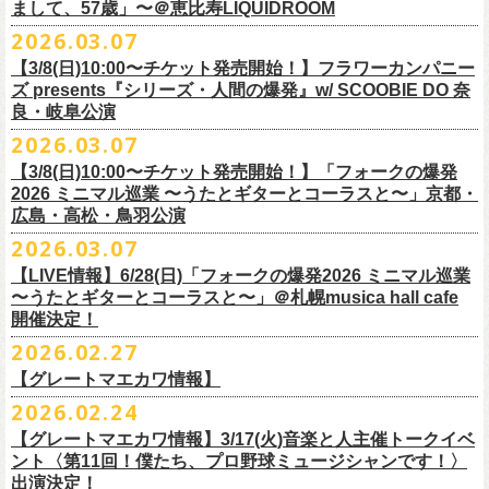
フラワーカンパニーズ presents「DRAGON DELUXE 2026」開催決定！
まして、57歳」〜＠恵比寿LIQUIDROOM
＊ライブハウス会場限定店頭先行：4/4(土) 12:00〜19:00
のみ
チケット料金：前売 ¥4,500(税込/ドリンク代別）
7月8月に開催するフラワーカンパニーズのアコースティック企画「フォ
・石巻 BLUE RESISTANCE店頭
2026.03.07
会場：国営みちのく杜の湖畔公園 北地区 エコキャンプみちのく
一般チケット発売日：4/25(土) 10:00
「DRAGON DELUXE」は、“名古屋のロックシーン活性化”、“
デビューか
ークの爆発2026 〜座って演奏するスタイルです〜」の一般チケット発売
〒986-0824 宮城県石巻市立町１丁目１－２－１
７
HP：
https://arabaki.com/
▼OFFICIAL HP先行
【3/8(日)10:00〜チケット発売開始！】フラワーカンパニー
5月23日(土)、24日(日)＠東京・錦糸公園で行われる「ニクオン2026」に
ら応援してくれている名古屋の皆さんへの恩返し”、“
名古屋への郷土愛”の
が3/28(土)10:00よりスタート！
*注意事項
【受付期間】4/4(土) 10:00 ～ 4/12(日) 23:59
ズ presents『シリーズ・人間の爆発』w/ SCOOBIE DO 奈
フラワーカンパニーズの出演が決定！
3つをテーマに掲げ、2012年より地元・
名古屋で開催しているフラワーカ
また、先日追加発表いたしました「フォークの爆発2026 ミニマル巡業 〜
東北地方在住者のみの先着販売となります
[GTR祭’26 SPECIAL BAND]
【当落・入金期間】4/15(水) 13:00 ～ 4/19(日) 21:00
良・岐阜公演
フラカンの出演はいずれか1日となります。
ンパニーズの主催イベント。
うたとギターとコーラスと〜」6/28(日)＠札幌musica hall cafeのチケット
１人１枚のみ購入可能
＊The Birthday (クハラカズユキ, ヒライハルキ, フジイケンジ)
【受付URL】
https://eplus.jp/g-freakfactory/
2026.03.07
THE BOYS&GIRLS 15th ANNIVERSARY TOUR《GO AHEAD 2026》に
も同じく3/28(土)10:00よりスタート！
住所記載の身分証確認持参の上、
それぞれのライブハウス店頭にて販売
＊ Paledusk
————————————————
フラワーカンパニーズの出演が決定！
◎「ニクオン2026」
【3/8(日)10:00〜チケット発売開始！】「フォークの爆発
15回目となる今年は初のアコースティックセットスタイル”
フォークの爆
します
・Kyeboad：高野勲
○枚数制限：お一人様2枚まで
7月23日(木)＠八王子RIPS にて、15周年お祝いさせていただきます！
日時：2026年5月23日(土)、24日(日) 11:00〜19:00 ※フラワーカンパ
2026 ミニマル巡業 〜うたとギターとコーラスと〜」京都・
発編”で開催！
購入は現金のみとなります
[GUEST GUITAR ＆ VOCALS]
○3歳以上のお客様はチケットが必要。「3歳未満のお子様」は保護者と一
ニーズの出演はいずれか1日
広島・高松・鳥羽公演
ゲストにお招きするのは、YO-KING、そしてヒグチアイ！
◎「フォークの爆発2026 〜座って演奏するスタイルです〜」
転売は固く禁止とさせていただきます
・うつみようこ
緒の場合は保護者1名につき1名まで入場無料。（保護者1名、「3歳未満
◎THE BOYS&GIRLS 15th ANNIVERSARY TOUR《GO AHEAD 2026》
会場：錦糸公園（東京都墨田区錦糸4-15-1）
2026.03.07
素敵な弾き語りをしてくださるお二人と共に、
贅沢な1日をお届けしま
7/4(土)岡山・倉敷新渓園敬倹堂 16:30/17:00 問：キャンディープロモ
公演当日も身分証を確認させて頂きます（U-22割も同様）
・菅原卓郎(9mm Parabellum Bullet)
のお子様」2名の場合は入場不可。）
日時：2026年7月23日(木) OPEN 18:30 / START 19:00
出演：フラワーカンパニーズ、勝手にしやがれ、馬場俊英、
松室政哉、
す。
ーション岡山
当日11:30〜整列開始いたします
【LIVE情報】6/28(日)「フォークの爆発2026 ミニマル巡業
・曽我部恵一
○今回のイベントに関しては、電子チケットまたは紙チケットとさせて頂
会場：八王子RIPS
ジャンクフジヤマ、THESE THREE WORDS、Ally CARAVAN、the
7/5(日)兵庫・神戸クラブ月世界 15:30/16:00 問：清水音泉
〜うたとギターとコーラスと〜」＠札幌musica hall cafe
近隣のご迷惑になるためそれ以前のお並びは禁止とさせていただき
ます
・竹安堅一(フラワーカンパニーズ)
きます。
出演：THE BOYS&GIRLS、フラワーカンパニーズ
Tiger、island etc.、BOΦGY 他
◎フラワーカンパニーズ presents 「DRAGON DELUXE 2026 〜フォーク
開催決定！
7/11(土)岐阜・郡上八幡Club Layla 16:30/17:00 問：クラブレイラ
その他詳細：
https://www.gip-web.co.jp/schedule/detail/8491#13568
・TAKUMA(10-FEET)
————————————————
チケット料金：5,000円/10代割：¥4,000 （税込/ドリンク代別)
入場/観覧：無料/オールスタンディング
の爆発編〜」
7/19(日)東京・有楽町I’M A SHOW 15:15/16:00 問：ネクストロード
問い合わせ：
2026.02.27
G.I.P.
https://www.gip-web.co.jp/t/info
・Duran
問い合わせ：
https://info.diskgarage.com/
その他詳細：
https://www.theboysandgirls.net/goahead26
アクセス：JR総武線「錦糸町駅」北口より徒歩3分、
東京メトロ半蔵門線
日時：2026年8月30日(日) 開場16:30 開演17:00
4/30(木)鈴木圭介57歳の誕生日に恵比寿
LIQUIDROOMNにてワンマンライ
8/1(土)福岡・門司BRICK HALL 16:30/17:00 問：ブリックホール
・TOSHI-LOW (OAU/BRAHMAN/the LOW-ATUS)
【グレートマエカワ情報】
「錦糸町駅」4番出口すぐ
会場：愛知＠名古屋 DIAMOND HALL
ブ、本日より一般チケットの発売がスタート！
8/2(日)福岡・門司BRICK HALL 15:30/16:00 問：ブリックホール
＊宮古公演
&KOHKI(OAU/BRAHMAN)
肉ハジケテ、音シタタル。 フードフェスと音楽フェスのコラボイベント
2026.02.24
出演：フラワーカンパニーズ（*アコースティックSET）、
YO-KING、ヒ
チケット料金：5,500円（税込/整理番号付/ドリンク代別）
日時：2026年7月26日(日) 開場 17:30 / 開演 18:00
・布袋寅泰
「ニクオン2026」
今年も開催！
5/4(月祝)5/5(火祝)＠大阪・泉大津フェニックスで開催される
グチアイ
【グレートマエカワ情報】3/17(火)音楽と人主催トークイベ
※7/4＠倉敷はドリンク代なし、7/19＠東京は全席指定
会場：岩手・カウンターアクション宮古
・ホリエアツシ(ストレイテナー)
墨田区を中心とした人気飲食店約20店舗が自慢の肉料理を披露。
ステー
「OTODAMA’26」にフラワーカンパニーズの出演が決定！
6月20日(土)、21日(日)に渋谷のライブハウスで開催される『YATSUI
チケット料金：前売 ¥5,500（税込/椅子席/整理番号付/ドリンク代別途
ント〈第11回！僕たち、プロ野球ミュージシャンです！〉
◎フラワーカンパニーズ・ワンマンライヴ
※高校生以下は当日¥2,000キャッシュバック（
当日年齢を証明できるも
出演：サンボマスター、フラワーカンパニーズ
・松尾レミ(GLIM SPANKY)
ジでは今年も極上のライブをお届け。
フラワーカンパニーズは5月5日(火祝)、10:00開場後の朝イチ！源泉テン
FESTIVAL! 2025』にフラワーカンパニーズの出演が決定！
出演決定！
要）
〜鈴木圭介誕生日「初めまして、57歳」〜
の（学生証、保険証など）
のご提示が必要となります）