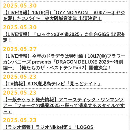
公演を直前に控えた9月3日(水)、
トークイベントを開催！
12月14日(日) 弘前KEEP THE BEAT 15:30/16:00
2025.05.30
7月21日(月祝)21:00より配信されます。
■内容：サイン会＋トークショー
泉 info@shimizuonsen.com
12月21日(日) 京都磔磔 15:30/16:00
8/24(日)F.A.D YOKOHAMAにて開催する「横浜ストーリー 〜武道館前の
【LIVE情報】10/19(日)「OYZ NO YAON ＃007 〜オヤジ
会場は登録有形文化財に指定されている京都・
紫
明
会館
にて、
2024年4月
12月22日(月) 京都磔磔 18:30/19:00
一撃〜」の一般チケットが本日6/29(日)10:00より発売開始！
フラカンの日本武道館公演のチケットは絶賛発売中。
を愛したスパイ〜」＠大阪城音楽堂 出演決定！
<イベント参加方法>
出演：子供バンド、怒髪天、フラワーカンパニーズ
よりスタートし今年2年目に突入した京都・α-
STATIONのフラワーカンパ
2026年
合わせてお見逃しなく！
電子チケットで対象商品をご予約ご購入いただいたお客様は先着にてイ
チケット料金：前売り オールスタンディング ￥6,900-（整理番号付/別途
10年ぶり2回目となる日本武道館公演『フラカンの日本武道館 Part2 〜
2025.05.30
ニーズのレギュラー番組「
CHARMING BONGO」の公開収録を兼ねて行
1月17日(土) 長野CLUB JUNK BOX 16:30/17:00
9/20(土)「フラカンの日本武道館 Part2 〜超・今が旬〜」まで１ヶ月を切
ベントにご参加いただけます。
ドリンク代）
超・今が旬〜』を開催するフラワーカンパニーズが、今年1月より月１配
われます。
【LIVE情報】「ロックのほそ道2025」＠仙台GIGS 出演決
1月18日(日) 千葉LOOK 15:30/16:00
ったタイミングでのワンマンライブ！
＜番組情報＞
※入場は整理番号順でのご入場となります
信のYouTube番組『月刊フラカン武道館 Part2』をスタート、6回目のゲ
定！
1月24日(土) 高知X-pt. 16:30/17:00
武道館とともに、お待ちしております
『月刊フラカン武道館 Part2』
※規定枚数に達し次第受付は終了させていただきますので予めご了承く
ストとして、TOSHI-LOW（BRAHMAN）の出演が決定！
◎『フラカンのチャーミングなトークライヴ in 京都 – public recording
2025.05.27
1月25日(日) 広島SECOND CRUTCH 15:30/16:00
■vol.7
ださい。
7/20(日)大阪公演追加チケット▼先着受付[e+]
on a radio program「CHARMING BONGO」-』
1月27日(火) 四日市CLUB CHAOS 18:30/19:00
◎「横浜ストーリー 〜武道館前の一撃〜」
ゲスト：Novel Core
【LIVE情報】今年のドラデラは特別編！10/17(金)フラワー
※ご購入されたご本人様のみご参加可能になります。分配や譲渡はでき
販売期間：7/1(⽕) 19:00 〜 7/19(⼟) 23:59
番組スタート直前スペシャルのvol.0としてスキマスイッチ、第１回目の
日時：2025年9月3日(水) OPEN 18:30 / START 19:00
1月31日(土) 札幌近松 16:30/17:00
日時：8月24日(日)Open 15:30 / Start 16:00
カンパニーズ presents「DRAGON DELUXE 2025〜特別
7月21日(月祝)21:00〜配信
ませんので、予めご了承ください。
https://eplus.jp/kodomoband/
ゲストとしてTHE COLLECTORSの加藤ひさし(vo)と古市コータロー(g)、
会場：京都・
紫
明
会館
2月4日(水) 下北沢シェルター 18:30/19:00
会場：神奈川・F.A.D YOKOHAMA
編〜」【俺たちのザ・ベストテンPart2】開催決定！
本番URL：
https://www.youtube.com/
watch?v=I8Zw-h9Anxg
フラワーカンパニーズが、
結成以来発表してきた楽曲を6人のreviewerた
※未就学児のお子様のご同伴をご希望の場合は、1名のみ同伴可能です。
第２回目にHump Back、第３回目はスターダスト☆レビューの根本要、
出演：フラワーカンパニーズ
2月14日(土) 大阪バナナホール 16:30/17:00
チケット料金：前売 ¥5,200(税込/整理番号付/ドリンク代別途要)
2025.05.23
ちによるレ
ビューとともに紹介する企画「フラカンの音楽目録」がスタ
ただし、座席のご用意はできませんので、同伴される方のお膝の上にお
第４回目は南海キャンディーズの山里亮太、そして第５回目は大槻ケン
入場料：1500円(税込/整理番号付自由席/
ドリンク代別途要)
2月15日(日) 岡山ペパーランド 15:30/16:00
前売￥5,200（税込、ドリンク代別、オールスタンディング）
ート！
座りいただきます。予めご了承ください。
ヂを招きお届けしてきた今番組（全回アーカイブ配信中）、第６回目と
【TV情報】KTS鹿児島テレビ『見っどナイト』
チケット発売日：6月29日(日)17:00〜
2月21日(土) 別府Copper Raven 16:30/17:00
※高校生以下は当日￥2,000キャッシュバック （当日年齢を証明できるも
＊アーカイブ配信中！
自他共に認めるライブマスターとして一年中ライブで全国を回りな
が
お席が必要な場合は、イベント参加券が必要です。
なる今回のゲストは、BRAHMANのボーカル・TOSHI-LOWを招聘。
プレイガイド：Live Pocket
https://t.livepocket.jp/e/flowercompanyz
2025.05.23
2月22日(日) 福岡CB 15:30/16:00
の(学生証、保険証など)のご提示が必要となります）
■vol.0 番組スタート直前スペシャル
■5月24日(土)25:15〜 25:45 KTS鹿児島テレビ『見っどナイト』
ら、コンスタントに楽曲を製作、新作を発表し、
今年1月には20枚目とな
▼詳細は下記ローソンチケットサイトをご確認ください。
9/20(土)開催「フラカンの日本武道館Part2 〜超・今が旬〜」グッズにつ
2月24日(火) 豊橋Club KNOT 18:30/19:00
一般発売日:6月29日(日)
【一般チケット発売情報】アコースティック・ワンマンツ
ゲスト：スキマスイッチ
https://www.kts-tv.co.jp/program/midnight/
るオリジナルアルバム『正しい哺乳類』
をリリース、これまで発表して
きまして、今回9/20までにお届け予定で、通販での事前販売受付（7月中
フラカン2度目の武道館開催を反対だと言い放つTOSHI-LOW、フラカン
アー「フォークの爆発2025～座って演奏するスタイルです
2月28日(土) 新潟GOLDEN PIGGS BLACK 16:30/17:00
プレイガイド：
フラワーカンパニーズがこれまでに発表した配信限定楽曲、数々のアー
https://www.youtube.com/watch?
v=BR4CmNuGCLg&t=28s
＊3/15(土)正しい哺乳類ツアー2025」＠鹿児島 SR HALL公演の模様が２
きた曲は300曲以上になります。
【特典会内容】
旬頃〜開始予定）を準備しております。
メンバーは番組終了までにTOSHI-LOWを納得させられるか?!
～」
3月1日(日) 金沢AZ 15:30/16:00
チケットぴあ
ティストトリビュート盤に参加した楽曲、シングル・カップリングに収
週にわたってオンエア！
その代表として 2004 年に誕⽣した「深夜⾼速」は、本当にたくさんの⽅
■トーク＆サイン参加券（1冊券）：トークショー＋サイン会
6月18日(水)21:00よりプレミア公開される。
3月7日(土) HEAVEN’S ROCKさいたま新都心 16:30/17:00
イープラス
録された楽曲など、現在入手困難となっているオリジナルアルバム未収
2025.05.23
■vol.1
にカバーしていただき、近年では CM にも起⽤されるなど、頼もしいフ
それに先がけた超先行販売として、フラカンのオリジナル・オーバーオ
3月14日(土) 仙台darwin 16:30/17:00
ローチケ
録楽曲をコンパイルした企画アルバム『HESOKURI ～オリジナルアルバ
ゲスト：加藤ひさし、古市コータロー(THE COLLECTORS)
ラカンの顔になってくれていますが、その他にも聴く⼈それぞれにとっ
※出演者との握手や接触はNGとさせて頂きます。
【ラジオ情報】ラジオNikkei第１「LOGOS
ールの販売が決定！
フラカンの日本武道館公演のチケットは絶賛発売中。