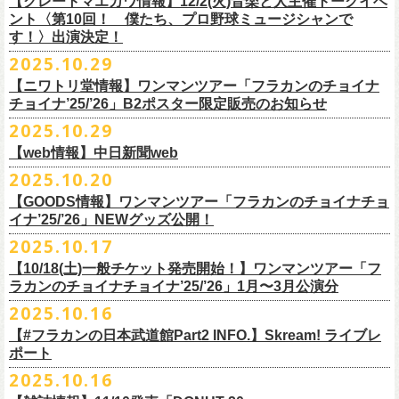
【グレートマエカワ情報】12/2(火)音楽と人主催トークイベ
翌週以降も過去のライブ映像を順次配信予定です。
ライブ、『フラワーカンパニーズ「ゾロ目だョ全員集合!〜フラカン33
GORA BREWERY
U-NEXT月額会員の方は、追加料金なくお楽しみいただけます。
1days視聴券 2,800円(税込)
出演：JUN SKY WALKER(S) 、フラワーカンパニーズ
ント〈第10回！ 僕たち、プロ野球ミュージシャンで
様々な会場でのフラカンのライブをぜひお楽しみください！
年、野音99年〜」2022.9.23 日比谷野外大音楽堂』に続く第3弾、第4弾と
Godspeed Brewery（The Slop Shop）
2days視聴券 5,000円(税込)
チケット料金：6,600円（税込）＋ドリンクオーダー ※未就学児入場不可
す！〉出演決定！
して、
しまなみブルワリー
翌週以降も過去のライブ映像を順次配信予定です。
視聴チケット販売期間：12/08（月）21:00〜12/30(火) 19:00
一般チケット発売日：2026年1月24日(土)
2025.10.29
＊11/27(木)正午配信開始
年末恒例となった京都磔磔での2デイズライブ、2023年に開催されたフラ
Shimoda Brewing Company
様々な会場でのフラカンのライブをぜひお楽しみください！
【公演詳細】
視聴チケット販売URL：
https://eplus.jp/fc-st/
問い合わせ：E.L.L. 052-201-5004
◎『フラワーカンパニーズ「ゾロ目だョ全員集合!〜フラカン33年、野音
ワーカンパニーズ「神さまツアー」～年末恒例磔磔2デイズ～の1日目、2
【ニワトリ堂情報】ワンマンツアー「フラカンのチョイナ
Streetlight Brewing
公演タイトル：第10回！ 僕たち、プロ野球大好きミュージシャンです！
JUN SKY WALKER(S) オフィシャルサイト
http://junskywalkers.jp/
99年〜」2022.9.23 日比谷野外大音楽堂』
日目それぞれの映像を同時配信がスタート！
チョイナ’25/’26」B2ポスター限定販売のお知らせ
SEOUL BREWERY（エムエスエンタープライズ）
＊11/20(木)正午配信開始
日時・会場：12月2日（火）LOFT9 Shibuya
▼視聴はこちら
U-NEXT月額会員の方は、追加料金なくお楽しみいただけます。
立飛麦酒醸造所
◎「フラカンの横浜アリーナ -リモートライヴ編- 〜生き続けてる事は最
2025.10.29
（
https://www.loft-prj.co.jp/schedule/loft9/access
）
2026年1月12日(月祝)＠仙台darwinで開催される四星球企画「毛が生えた
https://video.unext.jp/browse/feature/FET0012549
CHORYO
Craft
Beer
大のメッセージ！〜」 2020.8.27 横浜アリーナ *無観客配信ライブ
開場／開演： 17:45／18:30
日」にフラワーカンパニーズの出演が決定！
【web情報】中日新聞web
様々な会場でのフラカンのライブをぜひお楽しみくださいね。
DevilCraft Brewing
▼視聴はこちら
（終演予定：21:15）
2025.10.20
9月20日(土)
に開催した日本武道館公演『フラカンの日本武道館 Part2 〜
Totopia Brewery
https://video.unext.jp/browse/feature/FET0012549
■10月28日(火)公開 中日新聞web
出演ミュージシャン： ※五十音順
◎四星球企画「毛が生えた日」
超・今が旬〜』、このライブの模様がU-NEXTにて12/
5(金)19:00〜独占ラ
＊U-NEXT独占ライブ配信詳細
そして、いよいよ12/5(金)19:00〜「フラカンの横浜アリーナ -リモートラ
【GOODS情報】ワンマンツアー「フラカンのチョイナチョ
Trap Door Brewing他（AQベボリューション）
【動画】名曲「深夜高速」やディープな名古屋の魅力を語る フラワー
イノウエアツシ（ニューロティカ／横浜DeNAベイスターズ）、ウエノコ
日時：2026年1月12日(月祝) OPEN 15:30 / START 16:00
イブ配信されることが決定！
イナ’25/’26」NEWグッズ公開！
◎フラワーカンパニーズ「フラカンの日本武道館 Part2 〜超・今が
イヴ編- 〜生き続けてる事は最大のメッセージ！〜」U-NEXT独占配信
奈良醸造
カンパニーズ・鈴木圭介さん、イラストレーター・丹下京子さん対談
ウジ（the
会場：仙台darwin
全国のライブハウスを主戦場とし”メンバーチェンジなし、
活動休止な
旬〜」
がスタート！
2025.10.17
NOVORU
＊U-NEXT独占ライブ配信詳細
https://www.chunichi.co.jp/article/1151332
HIATUS、Radio Caroline／広島東洋カープ）、オカモト”MOBY”タクヤ
出演：四星球、フラワーカンパニーズ、SCOOBIE DO
10/25(土)＠熊本Djangoよりスタートするフラワーカンパニーズ ワンマン
し”で全国各地でライブ・
ツアーを続けているフラカンが、結成36年
配信日：2025年12月5日(金)19:00〜 ※見逃し配信あり
合わせてどうぞお楽しみに！
NOMCRAFT BREWING
◎フラワーカンパニーズ「フラカンの日本武道館 Part2 〜超・今が
(SCOOBIE DO ／MLB
チケット料金：¥4,200(税込/ドリンク代別)
四星球・北島康雄くんのトークライブに鈴木圭介の出演が決定！
【10/18(土)一般チケット発売開始！】ワンマンツアー「フ
ツアー「フラカンのチョイナチョイナ’25/’26」ら販売するNEWグッズを
で”超・今が旬”
と自負し10年振りに挑んだ2度目の日本武道館ライブ。
視聴料：U-NEXT月額会員視聴無料
Nomodachi Brewing
旬〜」
解説者)、グレートマエカワ（フラワーカンパニーズ／中日ドラゴン
一般チケット発売日：11月29日(土)
ラカンのチョイナチョイナ’25/’26」1月〜3月公演分
公開！
その模様を10年前の武道館ライブ映像をはじめフラカンのMVも
数多く手
配信URL：
https:
//t.unext.jp/r/flowercompanyz
＊12/4(木)正午配信開始
箱根ビール醸造所
配信日：2025年12月5日(金)19:00〜 ※見逃し配信あり
ズ）、樋口豊
問い合わせ：ジー・アイ・ピー tel022-222-9999
◎『僕？僕は君だよ 76日前の』
2025.10.16
掛けている映像監督・番場秀一氏がリアルに映し出します。
◎ フラワーカンパニーズ「神さまツアー」～年末恒例磔磔2デイズ～ 1
HAMAMATSU BEER
視聴料：U-NEXT月額会員視聴無料
（BUCK∞TICK／阪神タイガース）
日時：2025年12月5日(金)開場18:45 / 開演19:30
【#フラカンの日本武道館Part2 INFO.】Skream! ライブレ
日目 2023.12.13 京都磔磔
B.M.B BREWERY
配信URL：
https:
//t.unext.jp/r/flowercompanyz
司会：金光裕史（音楽と人編集部／阪神タイガース）
＊一般発売に先がけ、HP先行あり！
会場：東京・西早稲田BLAH BLAH BLAH
ポート
さらにこの配信を記念し、同じくU-NEXTにて、
2020年開催の横浜アリー
ーー過去ライブ映像配信スケジュールーー
◎ フラワーカンパニーズ「神さまツアー」～年末恒例磔磔2デイズ～ 2
Far Yeast Brewing
料金：前売￥4,000 ※税込／要1オーダー（500円以上）
＜
HP
先行＞
出演：北島康雄(四星球) ゲスト：鈴木圭介(フラワーカンパニーズ)
ナでの無観客配信ライブ、
2022年開催の日比谷野音ライブ、
そして年末
2025.10.16
日目 2023.12.14 京都磔磔
FARMENTRY
チケット一般発売日：11月8日（土）10時〜
受付期間：
11
月
13
日
(
木
)10:00
～
11
月
20
日
(
木
)
23:59
チャージ：前売¥3000/当日¥3500(+1drink ¥600)
■10月16日(木)公開 Skream!
恒例となっている京都のライブハウス磔磔でのセットリ
ストほぼ被りな
＊11/20(木)より配信中