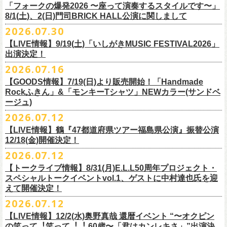
＠F.A.D YOKOHAMA 公演より販売開始致します。
「フォークの爆発2026 〜座って演奏するスタイルです〜」
8/1(土)、2(日)門司BRICK HALL公演に関しまして
こちらのグッズの売上全額を被災地復興など様々な支援を必要とされて
2026.07.30
令和8年熊本地震で被災された皆様には心よりお見舞い申し上げます
いる場所に寄付させていただきます。
【LIVE情報】9/19(土)「いしがきMUSIC FESTIVAL2026」
一日も早い復興、安全、安心が戻りますことを心よりお祈り申し上げま
支援金の寄付先、金額等につきましては、都度フラワーカンパニーズオ
出演決定！
す
フィシャルサイトにて改めてご報告致します。
2026.07.16
今週末8/1(土)、2(日)門司BRICK HALLにて予定しております「フォーク
皆さまのご安全と心身のご健康、被災地の一日も早い復旧・復興を心よ
【GOODS情報】7/19(日)より販売開始！「Handmade
の爆発2026 〜座って演奏するスタイルです〜」公演に関しまして、
Rockふきん」&「モンキーTシャツ」NEWカラー(サンドベ
りお祈り申し上げます。
本日現在開催させていただく予定です。
ージュ)
2026.07.12
7/19(日)「フォークの爆発2026 〜座って演奏するスタイルです〜」＠有
まだ九州地方では余震が続き、交通機関が麻痺している状況を鑑み、
【LIVE情報】鶴『47都道府県ツアー福島県公演』振替公演
楽町I’M A SHOW 公演より、またまたNEWグッズが登場！
もしチケットをお持ちの方で今回の公演へのご来場が難しい方につきま
12/18(金)開催決定！
エプロンからスタートした新たな企画「Handmade Rock」シリーズ第二
して、
2026.07.12
弾、「Handmade Rockふきん」の販売が決定！
そのまま未使用のチケットをお持ちいただけましたら、
延期となっておりました鶴『47都道府県ツアー福島県公演』の振替公演
そして、絶賛販売中の「モンキーTシャツ」にサンドベージュのボディに
【トークライブ情報】8/31(月)E.L.L50周年プロジェクト・
1年間（2027年8月まで）九州地方で今後発表されるワンマンツアー、ラ
が決定しました。
グリーンのプリントが夏らしいNEWカラーが追加！
スペシャルトークイベントvol.1、ゲストに中村達也氏を迎
イブで有効とさせていただきます。
合わせて、
振替公演にご来場が難しい方へ、
払い戻しのご案内もござい
ぜひチェックしてくださいね！
えて開催決定！
手続きなどは特にありませんが、入場整理番号のみ無効となりますこと
ますので、以下ご確認をお願い致します。
2026.07.12
（入場順最後のご案内となりますこと）、
何卒ご了承いただけますと幸いです。
＜延期日程＞
【LIVE情報】12/2(水)奥野真哉 還暦イベント “〜オクピン
■2026年4月19日（日） 鶴 5周⽬の47都道府県ツアー「鶴フェスへの道」
の笑って︕笑って︕︕ 60歳〜「君はカンレキさ」”出演決