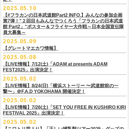
インスタグラムアカウント：
ルです〜」の一般チケットが今週末より発売開始！
※本受付は、スマートフォンからのみお申し込みいただけます。
ド・アイボリーズとフラワーカンパニーズとの異色対バンが決定！
■価格：20,000円(税込) ※送料別（一律：1100円）
https://www.youtube.com/watch?v=6XTayyWwFP0&t=6s
（tax in/1F・2Fスタンディングは整理番号付/ドリンク代別）
presents「DRAGON DELUXE 2025」の開催が決定！
12:00〜17:00)/info@shimizuonsen.com
◎「OYZ NO YAON ＃007 〜オヤジを愛したスパイ〜」
12. スタンドアローン
2025.05.10
◎「フラカンの音楽目録」
7/5(土)喜多方、7/6(日)東京、8/3(日)福山公演は5/25(日)10:00より発売、
フィーチャーフォン、BlackBerry、WindowsPhone、タブレット端末
アイボリーズはマヂカルラブリー・村上（ギター）、囲碁将棋・根建太
■仕様
お問い合わせ：ノースロードミュージック TEL 022-256-1000（営業時
9月6日(土)山梨・甲府桜座 16:30/17:00 （問）FOB新潟 025-229-5000
日時：2025年10月19日(日) 15:30開場∕16:00開演
13. 飛び跳ねマーチ
https://www.instagram.com/
flowercompanyz_mokuroku
7/31(木)松阪公演のみ、諸事情により5/26(月)10:00からの発売に変更とな
（iPad、Android）からのお申し込みはできません。
一（ベース）、GAG・SJ（キーボード）、すゑひろがりず・南條庄助
生地：デニム
■vol.3
間 平日11:00〜16:00）
「DRAGON DELUXE」は、“名古屋のロックシーン活性化”、“
デビューか
【#フラカンの日本武道館Part2 INFO.】みんなの参加企画
http://fobkikaku.co.jp
会場：大阪城音楽堂
14. 40
ります。
※ご利用には、ローソンWEB会員(無料)への登録が必要になります。
（ドラム）、そしてジェラードン・アタック西本（ボーカル）の5人で
厚さ：11オンス
ゲスト：根本要（スターダスト☆レビュー）
第7弾！“２回目もみんなでつくろう「フラカンの日本武道
HP：
https://www.north-road.co.jp/detail/detail.php?eid=87091
ら応援してくれている名古屋の皆さんへの恩返し”、“
名古屋への郷土愛”の
9月7日(日)長野・松本上土劇場 16:00/16:30 （問）FOB新潟 025-229-
出演：スターダスト☆レビュー / 怒髪天 / フラワーカンパニーズ / 笑い飯
15．気持ちいい顔でお願いします
館 Part2」“ポスター＆フライヤー大作戦～日本全国宣伝隊
2023年6月に結成。
■サイズ（cm）
https://www.youtube.com/watch?v=OMoBtAjSn-w
公式X：
https://x.com/hosomichiofrock
3つをテーマに掲げ、2012年より地元・
名古屋で開催しているフラワーカ
5000
http://fobkikaku.co.jp
チケット料金：
16．すべての若さなき野郎ども
員大募集～
エレキセットとは一味違ったフラカンのアコースティックライブ、どう
<受付期間>
番組の中でアイボリーズのオリジナル曲として、アタック西本が書いた
ウエスト/ヒップ/ワタリ/裾幅/股下
ンパニーズの主催イベント。
出演：怒髪天、フラワーカンパニーズ
【指定席】前売料⾦(税込)：
¥7200
17．ディスイズナゴヤ
ぞお楽しみに！
2025年7月2日(水)18:00 ～ 2025年7月6日（日）22:00 (入金終了23:00)ま
歌詞にフラカンメンバーが作曲、アレンジを担当したことがきっかけ
S ＞ 100 / 111 / 37 / 26 / 68
■vol.4：山里亮太（南海キャンディーズ）
2025.05.09
チケット料金：全自由 前売￥6,900-（ドリンク代別）＊未就学児童入場
【芝⽣⾃由席】前売料⾦(税込)：
¥6900
今年2025年9月20日(土)開催「フラカンの日本武道館 Part2 〜超・今が
18．失格（2013 Mix ver.)
で
で、今回の対バンが実現しました！
M ＞ 105 / 116 / 38 / 26.5 / 70
https://youtube.com/live/_ipE-Na37yY
14回目となる今年はいつもと趣向を変え、9/20(土)開催「
フラカンの日本
【グレートマエカワ情報】
不可(小学生以上のご入場される方全てにチケット必要)
問い合わせ：清⽔⾳泉 06-6357-3666 (平⽇12:00〜17:00) /
旬〜」、今回も日本全国各地からたくさんの方に集まっていただけるよ
19．どっち坊主大会
◎フラワーカンパニーズ アコースティック・ワンマンツアー
※上記受付期間内でも、規定枚数に達し次第、受付は終了させていただ
L ＞ 110 / 121 / 39 / 27 / 72
武道館Part2 〜超・今が旬〜」
のアフターパーティー的イベントとして親
一般チケット発売日：7月19日(土)
info@shimizuonsen.com
うに！全国より”フラカンの日本武道館 日本全国宣伝隊員“を大募集致しま
2025.05.08
「
フォーク
の
爆発
2025～座って演奏するスタイルです～」
きます。
一般チケットは6/8(日)より発売開始！
※商品の特性上、サイズ表記から1～2cm程度の誤差が生じる場合がござ
◾️vol.5
◎押競満寿「オクノマサヒコのDJ Dinners〜2025、初夏〜」
しい仲間たちをゲストに
迎えての特別編を企画。
す！
※こちらの商品は、Sony Music Shop、ライブ会場での販売となります
【LIVE情報】7/12(土)「ADAM at presents ADAM
完売必至の初ツーマン、どうぞお楽しみに！
います。
ゲスト：大槻ケンヂ（筋肉少女帯/特撮/オケミス）
5/20(火) OPEN 18:00 CLOSE 23:00 (L/O 22:30)
昨年9月に荻窪TOP BEAT CLUBで行われ好評を博した、フラカン＆ヨコ
☆Sony Music Shop
FEST2025」出演決定！
・7月5日(土)
■予約有効期間
※写真参照 :鈴木圭介、グレートマエカワ S着用/ 竹安堅一 M着用/ミスタ
https://www.youtube.com/watch?v=1EMet2dx9d4
【DJ】奥野真哉、グレートマエカワ
ロコ合同企画「
俺たちのザ・ベストテン〜グレートマエカワ AGE55 前夜
10年前に続き、今回も宣伝隊員のお仕事としてお願いしたいのは学校や
https://www.sonymusicshop.jp/m/item/itemShw.php?
会場：福島・喜多方 大和川酒造北方風土館
予約日含めず１日間
2025.05.02
◎それゆけ！大宮セブンpresents「はぐれ者たちの宴」フラワーカンパニ
ー小西 L着用
※お店のキャパシティに限りがあるため、混雑状況によっては時間制の
祭〜」の第2弾、1978年〜
1989年まで放送されていた伝説の歌番組【ザ・
お店、そのほか人目につく場所への[ポスター貼り]と[フライヤー置き]の
site=S&ima=2253&utm_source=upcocoming&utm_medium=owned&utm_
時間：Open 15:30 / Start 16:00
※2025年7月6日(日)注文分に限り、2025年7月6日(日) 23:00入金締め切
ーズ×アイボリーズ ツーマンライブ
入れ替えとさせていただきます。何卒、ご了承ください。
ベストテン】
のトリビュートライヴとして、
全曲当時のヒット曲でのカ
【LIVE情報】8/24(日)「横浜ストーリー 〜武道館前の一
ポスター＆フライヤー大作戦！
campaign=DQCL000003946&cd=DQCL000003946&srsltid=AfmBOopGUP
◎「チキパン(CHICKEN PUNKS)ジャージ」
チケット料金：前売 ¥5,500（税込／全自由・整理番号付／ドリンク代別
りとなります。
日時：2025年7月23日(水) 開場：18:15 開演：19:00
【料金】2000円 （1ドリンク付き）
ヴァーライヴをお届けします！
撃〜」＠F.A.D YOKOHAMA 開催決定！
作戦を決行いただきましたら、展開していただいている様子を写真に撮
f67JLrBdn1yt7FcWbN_7xUiKMo2OoT8SAQ2R-InUmvVzJt
途要）
価格：￥6,800(税込）
会場：下北沢シャングリラ
【会場】押競満寿 〒151-0062 東京都渋谷区元代々木町25-5
2025.05.02
ってお送りください。フラカン公式SNSにてアップさせていただきま
一般チケット発売日：5月25日(日)
■電子チケット表示期間
ボディ：ネイビー/ホワイト、ライトグレー/ネイビー
出演：フラワーカンパニーズ
ベストテン世代による、ベストテン世代のための、
そしてベストテン世
す。
【LIVE情報】7/26(土)「SET YOU FREE IN KUSHIRO KIRI
プレイガイド：
2025年7月10日(木)～ イベント当日まで
素材 ： ポリエステル 100％ スムース ※ファスナーはダブルスライダー
アイボリーズ
＝＝＝＝＝＝＝＝＝＝＝＝
代じゃなくてもきっと楽しんでいただける、
懐かしくも新鮮でとびきり
FESTIVAL 2025」出演決定！
イープラス
※イベント当日に「入場画面」から進むことができます
サイズ：S / M / L / XL
Vo. アタック西本（ジェラードン）
◎オーバーオールズ
贅沢なステージショウ！
宣伝隊員のみなさま、そしてご協力いただいたお店、学校を「フラカン
2025.05.02
チケットぴあ
＜製品サイズ＞
Gt. 村上（マヂカルラブリー）
6/25(水)吉祥寺MANDA-LA2
乞うご期待！
の日本武道館Part2 サポーター」に認定、フラカンの日本武道館Part2 ス
ローチケ
＜チケット受付に関してのご注意＞
S ： 身丈60cm / 身幅52cm / 裄丈80cm
Ba. 根建太一（囲碁将棋）
出演・オーバーオールズ
【ニワトリ堂より】「正しい哺乳類ツアー2025」グッズの