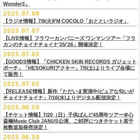
一般チケット発売日：
Wonder3」
③この
#フラカン
キャンペーンポストをリポストしてください
ゲスト：スキマスイッチ
◎7/16(水)デジタルリリース
10/25〜12/22公演＞8月30日(土)
◎「FUNKIST & RED JETS & MAIRO 25th Anniversary LIVE」
encore
2025.07.08
https://www.youtube.com/watch?
＊「ただいま実演中 / ピュアな匂いがチョイナチョイナ」
v=BR4CmNuGCLg&t=28
■7月11日(金) 14:00〜18:45 エフエム長崎「Fly-Day Wonder3」
1/17〜3/14公演＞10月18日(土)
日程：2025年10月5日(日) OPEN 16:00 START 16:25
EN1 涙よりはやく走れ
上記①②③を行って、キャンペーンへの応募が完了。
https://SPACESHOWERFUGA.lnk.
to/tadaima_pure
【ラジオ情報】7/8(火)FM COCOLO「おとといラジオ」
＊鈴木圭介、グレートマエカワ コメントOA！
会場：富山MAIRO
EN2 はぐれ者讃歌
抽選で、合計6名様にスペシャルグッズを
プレゼントいたします！
■vol.1
https://www.fmnagasaki.co.jp/program/wonder3/
2025.07.07
出演：フラワーカンパニーズ、FUNKIST、RED JETS、THE
EN3 真冬の盆踊り
■7月8日(火)18:00〜19:00 FM COCOLO「おとといラジオ」
ゲスト：加藤ひさし、古市コータロー(THE COLLECTORS)
＊「ザッツオーライ」
SANDMA（O.A）
【LIVE情報】フラワーカンパニーズ ワンマンツアー「フラ
＊鈴木圭介、グレートマエカワ コメントOA！
9/20(土)「フラカンの日本武道館 Part2 〜超・今が旬〜」開催に向け、た
https://www.youtube.com/watch?
https://SPACESHOWERFUGA.lnk.
v=kTtAgK2Iq4A&t=2345s
to/thatsallright
カンのチョイナチョイナ’25/’26」開催決定！
チケット料金：前売:¥5000 ※入場時別途ドリンク代¥600要
encore2
https://x.com/ototoi_radio
くさんの人にフラカンの魅力を届けてくださいね！
2025年9月20日(土)開催、フラワーカンパニーズ日本武道館ワンマンライ
プレイガイド：
https://eplus.jp/sf/detail/4369140001
EN4 NUDE CORE ROCK’N’ROLL
2025.07.03
ブ「フラカンの日本武道館 Part2 〜超・今が旬〜」オフィシャルグッズ
■vol.2
＊「すべての若さなき野郎ども」
スペシャルグッズ内容；
を一挙公開！
ゲスト：Hump Back
https://SPACESHOWERFUGA.lnk.
to/subetenowkasanakiyaroudomo
【GOODS情報】「CHICKEN SKIN RECORDS ガジェット
◎世界でひとつだけのフラカンオリジナルTシャツ（「フラカンの日本武
そして、本日より、事前通販受付をスタートいたします。
https://www.youtube.com/watch?
v=6XTayyWwFP0&t=6s
ポーチ」「HESOKURIアクキー」7/5(土)よりライブ会場に
道館 Part2」ライブ写真をプリント・デザインしたTシャツ）：1名様
て販売！
＊「友達100万人」
◎「フラカンの日本武道館 Part2」グッズ サイン入り（何が届くかはお
一部商品は製造に時間を要するため、7/22(火)より生産開始となります。
■vol.3
https://SPACESHOWERFUGA.lnk.
to/tomodachihyakumannin
2025.07.02
フラワーカンパニーズ 新作グッズが登場！
楽しみ）：5名様
それを踏まえ、【7/21(月祝)23:59まで】にご注文いただいた超早期ご購
ゲスト：根本要（スターダスト☆レビュー）
◎うつみようこ＆YOKOLOCO BAND
【RELEASE情報】新作「ただいま実演中/ピュアな匂いが
入対象の方には、確実にお届け＆超早期ご注文特典ステッカー（裏面に
https://www.youtube.com/watch?
v=OMoBtAjSn-w
日時：12/23(火)Open 18:00 / Start 19:00
チョイナチョイナ」7/16(水)よりデジタル配信決定！
充電器やケーブル、モバイルバッテリーなどまとめて持ち運びできる
※キャンペーン参加にはXアカウントが必要となります。
メンバーからのお礼メッセージ入り）をお付けいたします！
会場：京都磔磔
2025.06.30
「CHICKEN SKIN RECORDS ガジェットポーチ」、
※賞品の選択は出来ません。予めご了承ください。
■vol.4：山里亮太（南海キャンディーズ）
フラワーカンパニーズが20枚目のアルバム『正しい哺乳類』
を今年1月に
チケット料金：前売¥5000 / 当日¥5500
7/9(水)に発売する企画アルバム『HESOKURI ～オリジナルアルバム未収
【チケット情報】7/20（日）子供ばんど45周年ツアー＠⼼
7/22(火)以降のご注文＆公演当日ご購入の方にもなるべくお届けできるよ
https://youtube.com/live/_ipE-
Na37yY
リリースしたばかりの中、早くも新曲2曲を制作！
チケット取り扱い：
録集～』発売を記念した「HESOKURIアクキー」、
斎橋Music Club JANUS公演、ご好評につきチケット若干
★応募方法
う製作したいと思いますが、商品によって、場合によっては完売となる
そのタイトルは「ただいま実演中」と「
ピュアな匂いがチョイナチョイ
・磔磔店頭（販売中）
こちらの2種を
7/5(土)フラワーカンパニーズ アコースティック・ワンマ
枚数追加発売決定！
1.キャンペーン公式ページ
https://flowercompanyz.mixlist.app/
にアクセ
可能性がございます。ご希望の方はどうぞお早めにご注文ください！
■vol.5
ナ」。
・7/12(土)10:00〜7/24(木)23:59 イープラスプレオーダー
ンツアー 「フォークの爆発2025～座って演奏するスタイルです～」＠
喜
2025.06.30
スします。
ゲスト：大槻ケンヂ（筋肉少女帯/特撮/オケミス）
出来立てほやほやの今2曲をダブルAサイドシングルとして7/
16(水)にデジ
・8/9〜 一般発売（イープラス）