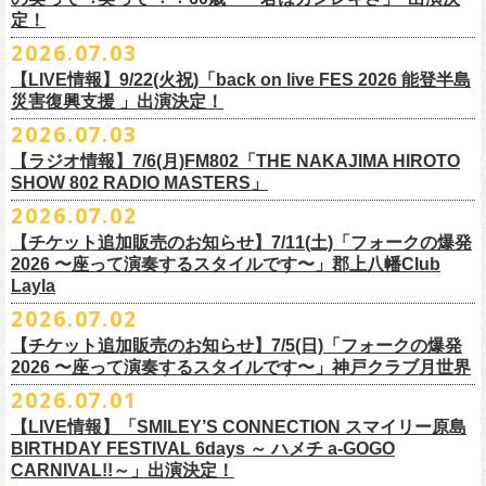
また払い戻しのご希望の方は、大変お手数ですが、来月8月末までに、
定！
福島県公演
・ファンクラブ優先でご購入の方は ヤングフラワーズ
開場15:30 開演16:00
2026.07.03
flocommail@youngflowers.jp まで
↓
【LIVE情報】9/22(火祝)「back on live FES 2026 能登半島
・プレイガイドでご購入の方は flowerotegami@gmail.com まで
災害復興支援 」出演決定！
◎フラワーカンパニーズ 「フラカンのクアトロツアー
ご連絡いただきますようお願い致します。
＜振替日程＞
2026.07.03
2026」
◎チャリティーグッズ「思いのチャーム」（*リフレクターチャーム）
ご来場くださる皆様はどうぞお気をつけて会場までいらしてください。
【ラジオ情報】7/6(月)FM802「THE NAKAJIMA HIROTO
■2026年12月18日（金） 鶴 5周⽬の47都道府県ツアー「鶴フェスへの
価格：各600円（税込）
11月1日、2日に@Zepp DiverCity Tokyoで開催されるSHELTER35周年を
SHOW 802 RADIO MASTERS」
道」福島県公演
・10/10(土)渋谷クラブクアトロ OPEN 16:15 START 17:00 問：ネ
カラー：白、緑、赤オレンジ
締めくくるファイナル2DAYSイベント「SHELTER 35th Anniversary
フラワーカンパニーズ メンバー、スタッフ一同
2026.07.02
開場18:30 開演19:00
クストロード
Finale ” ZeppがSHELTERになります ” 」のDAY2にフラワーカンパニーズ
■7月6日(月)14:00〜17:51 FM802「THE NAKAJIMA HIROTO SHOW 802
会場：福島県・OUTLINE 出演：鶴 / フラワーカンパニーズ
チケットぴあ
【チケット追加販売のお知らせ】7/11(土)「フォークの爆発
の出演が決定！
RADIO MASTERS」
9/19(土)開催「いしがきMUSIC FESTIVAL2026」に出演決定！
※開場開演時間が変更になります。ご注意ください。
イープラス
2026 〜座って演奏するスタイルです〜」郡上八幡Club
SHELTER35周年を締めくくるファイナルをサバシスターと一緒にお祝い
＊鈴木圭介、グレートマエカワ 生出演(17:00台出演予定）
今年はマチナカステージにてアコースティックライブの出演となりま
詳細：
https://afrock.jp/live/
21483/
ローチケ
Layla
させていただきます！
https://funky802.com/masters/
す。
2026.07.02
8/1(土)12:00よりチケット一般発売スタート！
・10/24(土)広島クラブクアトロ OPEN 16:15 START 17:00 問：キ
◎「SHELTER 35th Anniversary Finale ” ZeppがSHELTERになります ”
【チケット追加販売のお知らせ】7/5(日)「フォークの爆発
お待ちしております！
ーーーーーーーーーーー
ャンディー・プロモーション
DAY2」
2026 〜座って演奏するスタイルです〜」神戸クラブ月世界
＊振替公演にご来場が難しい方へ以下払い戻しのご案内です。
チケットぴあ
日時：2026年11月2日(月)
2026.07.01
◎「いしがきMUSIC FESTIVAL2026」
イープラス
会場：Zepp DiverCity Tokyo
日程：026年9月19日(土)
【LIVE情報】「SMILEY’S CONNECTION スマイリー原島
ローチケ
＜払い戻し期間＞
出演：サバシスター、フラワーカンパニーズ
BIRTHDAY FESTIVAL 6days ～ ハメチ a-GOGO
会場：岩手県盛岡市盛岡城跡公園を中心に開催
チケット料金：オールスタンディング：¥3,935、２Ｆ指定：¥3,935 ※
7月13日 10:00～7月27日 23:59
◎「Handmade Rockふきん」
CARNIVAL!!～」出演決定！
チケット発売日：8月1日(土)12:00
・10/25(日)梅田クラブクアトロ OPEN 15:15 START 16:00 問：清
ドリンク代別 ※未就学児入場不可
価格：￥1,200(税込）
※TSURUKAI先行、
その他プレイガイドなどで4月19日福島公演のご購入