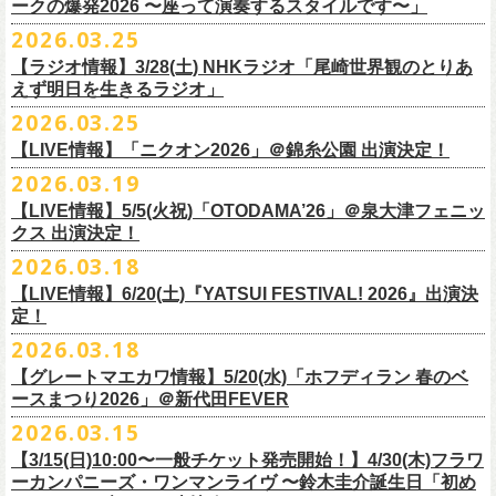
◎「レッツけんこう
タオル
」
ークの爆発2026 〜座って演奏するスタイルです〜」
一般チケット発売日：8月8日(土)
ミ蒸着袋入り(*どれになるかお楽しみスタイル）
☆HP先行：
会場：奄美大島＠ LIVE BOX MA・YASCO
価格：￥1,800 (税込)
2026.03.25
素材 ： 白アクリル , シリコンリング , ステンレス製カニカン
受付期間：4/16(木)12:00〜4/26(日)23:59
出演：フラワーカンパニーズ
カラー：ホワイト
サイズ ： （本体）40×28mm 厚み3mm
受付URL：
https://eplus.jp/jpk-tour26/
【ラジオ情報】3/28(土) NHKラジオ「尾崎世界観のとりあ
サンボマスター夏の東北７か所を廻るツアー「ロックンロール デスティ
オープニングアクトあり：ずぶ濡れブラザーズ
◎「レッツけんこうアンブレラチャーム」（ランダム）
イエローver.
サイズ：82cm × 34cm
えず明日を生きるラジオ」
ネーション in とうほく 「from ふくしま for ふくしま」、7/25(土)石巻、
チケット料金：前売 ¥3,800（税込/全自由席/整理番号付/ドリンク代別途
価格：￥500(税込)
素材：綿100%
◎怒髪天&フラワーカンパニーズ presents 「ジャンピング乾杯TOUR
7/26(日)宮古の2公演にフラワーカンパニーズの出演が決定！
2026.03.25
要）
仕様：チャーム4種（けいくん、まーちゃん、けんちゃん、
こにし）/アル
■3月28日(土)22:05〜22:55 NHKラジオ「尾崎世界観のとりあえず明日を
2026 “オレたち足腰お達者くらぶ”」
久しぶりのサンボマスターとの対バン、どうぞお楽しみに！
一般チケット発売日：6月6日(土)予定
ミ蒸着袋入り(*どれになるかお楽しみスタイル）
【LIVE情報】「ニクオン2026」＠錦糸公園 出演決定！
生きるラジオ」
・9月5日(土) 滋賀U☆STONE 17:00/17:30 （問）清水音泉 06-6357-
問い合わせ：LIVE BOX MA・YASCO
素材 ： 黄色アクリル , シリコンリング , ステンレス製カニカン
◎「レッツけんこうステッカーセット」*6枚組
＊鈴木圭介がゲストとして出演
2026.03.19
3666 (平日12:00〜17:00) info@shimizuonsen.com
◎サンボマスター「ロックンロール デスティネーション in とうほく
サイズ ： （本体）40×28mm 厚み3mm
価格：￥1,000（税込）
https://www.nhk.jp/p/rs/KG9YLK9LWL/
【LIVE情報】5/5(火祝)「OTODAMA’26」＠泉大津フェニッ
・9月6日(日) 伊勢RHYTHM 16:00/16:30 （問）JAILHOUSE 052-936-
「from ふくしま for ふくしま」
◎「グレートマエカワ第57回誕生日会 in 奄美大島」
素材 ： 塩ビ
クス 出演決定！
6041
www.jailhouse.jp
＊石巻公演
日時：2026年9月27日(日) 開場17:00 開演18:00
各サイズ
・9月12日(土) 弘前KEEP THE BEAT 17:00/17:30 （問）ノースロード
2026.03.18
日時：2026年7月25日(土) 開場 17:30 / 開演 18:00
会場：奄美大島＠ ROAD HOUSE ASiVi
けいくん：51×74mm
ミュージック秋田 018-833-7100
会場：宮城・石巻BLUE RESISTANCE
6/21(日)「G-FREAK FACTORY presents “MAD SOUL CONNECTION
出演：フラワーカンパニーズ
【LIVE情報】6/20(土)『YATSUI FESTIVAL! 2026』出演決
まーちゃん：44×70mm
・9月13日(日) 秋田Club SWINDLE 15:30/16:00 （問）ノースロードミュ
出演：サンボマスター、フラワーカンパニーズ
定！
vo.24″」＠前橋DYVER にて、G-FREAK FACTORYとの対バンが決定！
オープニングアクトあり：楠田莉子BAND
けんちゃん：41×64mm
ージック秋田 018-833-7100
チケット料金：
「ARABAKI ROCK FEST.26」4/26(日)MICHINOKU PEACE SESSION
一般発売日に先がけ、4/4(土) 10:00よりオフィシャル先行受付もスター
チケット料金：前売 ¥4,500（税込/整理番号付/ドリンク代別途要）
2026.03.18
こにし：49×66mm
出演：怒髪天、フラワーカンパニーズ
前売 ¥5,500(税込/ドリンク代別）
GTR祭’26ステージに、GUEST GUITARとして竹安堅一の出演が決定しま
ト。どうぞお見逃しなく！
一般チケット発売日：6月6日(土)予定
バンドロゴ：74×45mm
【グレートマエカワ情報】5/20(水)「ホフディラン 春のベ
チケット料金：オールスタンディング ￥6,900（税込/ドリンク代別途
U-22割 ￥4,500(税込/ドリンク代別/身分証持参必須（コピー不可/公演当
した！
問い合わせ：ROAD HOUSE ASiVi
チキパン(CHICKEN PUNKS)：45×90mm
ースまつり2026」＠新代田FEVER
要）※未就学児童入場不可(小学生以上のご入場される方全てにチケット
日提示できない場合は一般価格チケットとの差額分をお支払いいただき
◎「G-FREAK FACTORY presents “MAD SOUL CONNECTION vo.24″」
2026.03.15
必要)
ます)
◎「ARABAKI ROCK FEST.26」
日時：2026年6月21日(日) 開場16:30 / 開演 17:00
一般チケット発売日：6月6日(土)
※１人１枚※未就学児入場不可/小学生以上チケット必要
【3/15(日)10:00〜一般チケット発売開始！】4/30(木)フラワ
日時：4月25日(土) 開場9:30 開演10:30
会場：前橋DYVER
ーカンパニーズ・ワンマンライヴ 〜鈴木圭介誕生日「初め
一般チケット発売日：2026年6月6日(土)
4月26日(日) 開場9:30 開演10:30 ※竹安堅一の出演は4/26(日)
出演：G-FREAK FACTORY、フラワーカンパニーズ