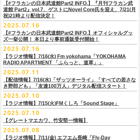
開中のフラカンの楽曲全曲レビュー企画「
フラカンの音楽目録」でボー
ください
◎｢802 Jungle Attack Vol.6 -フラカン武道館壮行会-｣
チケット発売日：9月27日(土)
【#フラカンの日本武道館Part2 INFO.】『月刊フラカン武
【お問い合わせ】
YOKOHAMA
1月17日(土) 長野CLUB JUNK BOX 16:30/17:00
ゲスト：TOSHI-LOW（BRAHMAN）
※上記サイズはあくまでも目安の寸法です
6 夜空の太陽
カル・
北島康雄をプロのライター陣に交じってreviewerに抜擢す
るなど、
https://www.tfm.co.jp/manyuki/
日時：9月2日(火)18:15 OPEN / 18:45 START
道館 Part2』vol.7、ゲストにNovel Core氏を迎え、7/21(月
プレイガイド：
SLUSH-PILE. 03-6451-0554
配信日時：8月24日（日）16:00 START（10分前より準備開始）
1月18日(日) 千葉LOOK 15:30/16:00
https://youtu.be/Z9wrtIqELqE
mc
四星球に対しての信頼度が絶大なフラカンメンバー。
とにかくお互いへ
祝)21時より配信決定！
会場：大阪 GORILLA HALL OSAKA
https://eplus.jp/sf/detail/
4383810001-P0030001
視聴URL：
https://live.nicovideo.
jp/watch/lv348512764
1月24日(土) 高知X-pt. 16:30/17:00
7 馬鹿の最高
の思いが溢れる1時間！
出演：
2025.07.16
＊本ライブの一部はプレミアム会員限定視聴となります。
1月25日(日) 広島SECOND CRUTCH 15:30/16:00
■vol.7
8 最高の夏
フラワーカンパニーズ
＊
全編視聴をご希望のかたはプレミアム会員にご登録（月額790円）をお
【#フラカンの日本武道館Part2 INFO.】オフィシャルグッ
1月27日(火) 四日市CLUB CHAOS 18:30/19:00
ゲスト：Novel Core
9 友達100万人
8月20日(水)21:00よりプレミア配信されます。
Conton Candy
願い致しま
す。
ズ一挙公開！ 本日より事前通販受付開始！
1月31日(土) 札幌近松 16:30/17:00
https://www.youtube.com/watch?
v=I8Zw-h9Anxg
10 ミント
TOSHI-LOW
＊タイムシフト視聴期間：2025年9月7日まで
2月4日(水) 下北沢シェルター 18:30/19:00
2025.07.16
11 ハイエース
開催を約１ヶ月後に控えたフラカンの日本武道館公演のチケットは
絶賛
ヒグチアイ
本番組はプレミアム会員の方ならタイムシフト視聴期間中に何度で
も、
2月14日(土) 大阪バナナホール 16:30/17:00
■vol.8
12 深夜高速
発売中！
【ラジオ情報】7/16(水) Fm yokohama「YOKOHAMA
MC：加藤真樹子（#FM802）
放送終了後に視聴することができます。 一般会員の方の場合は事前予約
2月15日(日) 岡山ペパーランド 15:30/16:00
ゲスト：四星球
mc
RADIO APARTMENT 「ふらっと、道草」」
合わせてお見逃しなく！
チケット発売スタート！
をする事で期間内にタイムシフト視
聴が可能ですが、リアルタイム視聴
2月21日(土) 別府Copper Raven 16:30/17:00
https://www.youtube.com/watch?
v=kVfyzG-tjOs
13 履歴書
2025.07.11
▼詳細はこちら
の際と同様、
全編の視聴にはプレミアム会員への加入が必要になりま
■7/16(水)22:00
～
23:30 Fm yokohama「YOKOHAMA RADIO
2月22日(日) 福岡CB 15:30/16:00
14 感情七号線
https://funky802.com/site/pickup_detail/7941
【配信情報】7/16(水)「ザッツオーライ」「すべての若さな
す。
APARTMENT
「ふらっと、道草」」
2月24日(火) 豊橋Club KNOT 18:30/19:00
15 星のブルペン
＜番組情報＞
き野郎ども」「友達100万人」デジタル配信スタート！
DJ:NakamuraEmi
2月28日(土) 新潟GOLDEN PIGGS BLACK 16:30/17:00
16 日々のあぶく
『月刊フラカン武道館 Part2』
ーーーーーーーーーーーーーーーーーーーーーーーーーーー
2025.07.10
https://www.fmyokohama.co.jp/
program/yra_furatto_michikusa
3月1日(日) 金沢AZ 15:30/16:00
17 虹の雨あがり
■vol.8
「HESOKURI」に収録「ザッツオーライ」「すべての若さなき野郎ど
◎「横浜ストーリー 〜武道館前の一撃〜」
＊鈴木圭介、グレートマエカワ コメントOA
3月7日(土) HEAVEN’S ROCKさいたま新都心 16:30/17:00
mc
【ラジオ情報】7/15(火)FMくしろ「Sound Stage」
7/23(水)よりSpotifyでフラワーカンパニーズのプレイリスト企画がスター
ゲスト：四星球
も」「友達100万人」が、7/16(水)より各音楽サービスにてデジタル配信
日時：8月24日(日)Open 15:30 / Start 16:00
3月14日(土) 仙台darwin 16:30/17:00
18 行ってきまーす
ト！
8月20日(水)21:00〜配信
スタート！
2025.07.10
会場：神奈川・F.A.D YOKOHAMA
■7月15日(金) 19:00〜 FMくしろ「Sound Stage」
19 ラッコ！ラッコ！ラッコ
本番URL：
同日リリースの新曲「ただいま実演中 / ピュアな匂いがチョイナチョイ
https://www.youtube.com/
watch?v=kVfyzG-tjOs
【グレートマエカワ、竹安堅一情報】
会場チケット：完売
＊鈴木圭介、グレートマエカワ コメントOA！
チケット料金：¥5,200(税込/整理番号付/
ドリンク代別途要)
20 人は人
①特設サイト
https://flowercompanyz.mixlist.app/
にて10曲をセレクトし
ナ」と合わせて、プリアドプリセーブが可能です。
※再放送：7月18日(金)15:00〜
2025.07.08
※全公演、高校生以下は当日¥2,000 キャッシュバック(当日年齢を証明で
21 最後にゃなんとかなるだろう
てプレイリストを作成
＊アーカイブ配信中！
ぜひお楽しみください！
きるもの(学生証、
保険証など)のご提示が必要となります)
富山MAIRO 25周年記念ライブにフラワーカンパニーズの出演が決定！
22 白眼充血絶叫楽団
【ラジオ情報】7/11(金) エフエム長崎「Fly-Day
②
#フラカンプレイリスト
をつけてXでシェア
■vol.0 番組スタート直前スペシャル