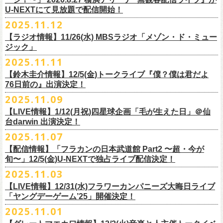
【当日】￥4500 (+2D)
1-4）
3日目12/28(日)、”年忘れ‼ レディクレSP 第3夜『レディクレ初参！フラ
U-NEXTにて見放題で配信開始！
12/21(日)、22(火)に開催するフラワーカンパニーズ ワンマンツアー「フ
【ホスト】MANABE “MR.PAN” TAKA SHI (THE NEATBEATS)／OKUNO
開催時間及び入場料：
カンとスキマのスペシャルバンド＜ザ・
ライターズ＞ ！』”と題し、スペ
ラカンのチョイナチョイナ’25/’26」の京都公演であり、年末恒例
磔
磔
2デ
2025.11.12
SHIN YA (SOUL FLOWER UNION)
2月6日（金）16:00～22:00, 前売り900円 当日1,200円
シャルなステージをお届けします！
イズの生配信が決定！
【ラジオ情報】11/26(水) MBSラジオ「メゾン・ド・ミュー
【お客様】増子直純 (怒髪天)／グレートマエカワ (フラワーカンパニーズ)
2月7日（土）11:00～21:00, 前売り1,200円 当日1,500円
どうぞお楽しみに〜
ジック」
【チケット発売】イープラス
2月8日（日）11:00～19:00, 前売り1,100円 当日1,400円
毎年恒例、ほぼ被りなしの京都磔磔2days、
お得になる2days通し視聴チ
鈴木圭介57歳の誕生日に恵比寿
LIQUIDROOMNにてワンマンライブ開催
2025.11.11
【イープラスURL】
https://eplus.jp/sf/detail/4446640001-P0030001
◎「FM802 ROCK FESTIVAL RADIO CRAZY 2025」
ケットの販売もあり！
■11月26日(水)深夜25:30〜 MBSラジオ「メゾン・ド・ミュージック」
決定！
【チケット発売日】12/6 10:00〜
【鈴木圭介情報】12/5(金)トークライブ『僕？僕は君だよ
チケット：
https://eplus.jp/sf/
detail/4430060001-P0030001
LIVE HOUSE Antenna -BEYOND ZERO Garage-
アーカイブ視聴も両日12/30(火)23:59まで可能です（
チケットのご購入は
＊鈴木圭介、グレートマエカワが11月の４週目パーソナリティを担当
76日前の』出演決定！
＊椅子席となります
12月28日(日)16:35〜 -
同日19:00まで）。
https://www.mbs1179.com/mm/
◎フラワーカンパニーズ・ワンマンライヴ
「フラカンの日本武道館 Part2 〜超・今が旬〜」の映像作品が
出店ビール会社：
年忘れ‼ レディクレSP 第3夜
2025.11.09
〜鈴木圭介誕生日「初めまして、57歳」〜
12/5(金)19:00よりU-NEXTにて配信されることを記念して、過去のライブ
渥美半島醸造
『レディクレ初参！フラカンとスキマのスペシャルバンド＜ザ・
ライタ
視聴チケット発売スタート！
【LIVE情報】1/12(月祝)四星球企画「毛が生えた日」＠仙
日時：2026年4月30日(木) 開場18:15／開園19:00
映像４作品が同じくU-NEXTで配信決定！
ISEKADO
ーズ＞ ！』
どうぞ、お楽しみに！
台darwin 出演決定！
会場：恵比寿
LIQUIDROOM
West Coast Brewing
出演：ザ・ライターズ（フラワーカンパニーズ＋スキマスイッチ）
チケット料金：前売り¥5,700(税込/整理番号付/ドリンク代別途要) *記念バ
2025.11.07
先日配信された「フラカンの横浜アリーナ -リモートライヴ編- 〜生き続
OGA BREWING
イベントオフィシャルサイト：
https://radiocrazy.fm/
◎フラワーカンパニーズ ワンマンツアー「フラカンのチョイナチョイ
ッヂ付
けてる事は最大のメッセージ！〜」 2020.8.27 横浜アリーナ *無観客配信
【配信情報】「フラカンの日本武道館 Part2 〜超・今が
オラホビール
「フラカンの日本武道館 Part2 〜超・今が旬〜」の映像作品が
ナ’25/’26」
JUN SKY WALKER(S) TOUR 2026 “READH TO GO”の対バンシリーズ＜
一般チケット発売日：2026年3月15日(日)10:00
旬〜」12/5(金)U-NEXTで独占ライブ配信決定！
ライブに続く第2弾として、
「フラカンの日本武道館 Part2 〜超・今が旬〜」の映像作品が
Kakegawa Farm Brewing
12/5(金)19:00よりU-NEXTにて配信されることを記念して、
過去のライブ
12月21日(日) 開場15:30/開演16:00 〜竹安56〜 ＊会場チケット完売
狼煙上がる時＞7/12(日)名古屋公演にフラワーカンパニーズの出演が決定
ネクストロード 03-5114-7444（平日14:00〜18:00）
本日11月27日(木)正午より『フラワーカンパニーズ「ゾロ目だョ全員集
12/5(金)19:00よりU-NEXTにて配信されることを記念して、過去のライブ
2025.11.03
KANKIKU BREWERY
映像４作品が同じくU-NEXTで配信決定！
12月22日(月) 開場18:30/開演19:00 フラカンのロックンロール大会 ＊
しました！
合!〜フラカン33年、野音99年〜」2022.9.23 日比谷野外大音楽堂』の配
映像４作品が同じくU-NEXTで配信決定！
京都醸造
会場チケット(5,200円) 残り僅か
【LIVE情報】12/31(水)フラワーカンパニーズ大晦日ライブ
信が開始しました！
CRAFT
BANK
第1弾として、本日11月20日(木)正午より『「フラカンの横浜アリーナ -リ
「ヤングデーゲーム’25」開催決定！
＊生配信詳細
◎JUN SKY WALKER(S) TOUR 2026 ”READH TO GO”＜狼煙上がる時＞
U-NEXT月額会員の方は、追加料金なくお楽しみいただけます。
先日配信された「フラカンの横浜アリーナ -リモートライヴ編- 〜生き続
CRAFT
BEER BASE
モートライヴ編- 〜生き続けてる事は最大のメッセージ！〜」
＜アーカイブ視聴期間：〜2025/12/30(火)23:59まで（※
2日間共通 ）＞
日時：2026年7月12日(日) 開場16:45/開演17:30
2025.11.01
けてる事は最大のメッセージ！〜」 2020.8.27 横浜アリーナ *無観客配信
CRAFTROCK BREWING
2020.8.27 横浜アリーナ *無観客配信ライブ』の配信が開始しました！
視聴チケット料金：
会場：名古屋Ellectric Lady Land