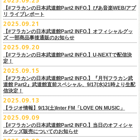
2025.09.25
◎ フラワーカンパニーズ「神さまツアー」～年末恒例磔磔2デイズ～ 1
ー「フラカンのチョイナチョイナ’25/’26」の2026年1月〜３月公演分
のスペシャルセッション企画「
FM802＆怒髪天 presents レディクレ歌合
■9月27日(土)公開 音楽ナタリー
◆音楽◆
（当日年齢を証明できるもの（学生証、
保険証等）のご提示が必要）
＊発送方法：宅急便
日目 2023.12.13 京都磔磔
（2/21＠大分公演を除く）
の一般チケットが10月18日(土)より発売スター
【#フラカンの日本武道館Part2 INFO.】ぴあ音楽WEB/アプ
戦」を開催。
＊9/20(土)「フラカンの日本武道館 Part2 〜超・今が旬〜」ライブレポー
矢井田瞳
前売りチケットなど本公演の詳細は、『音楽と人』のWebサイト
チケット発売日：11月15日(土)
リ ライブレポート
◎ フラワーカンパニーズ「神さまツアー」～年末恒例磔磔2デイズ～ 2
ト！
このスペシャルステージに、グレートマエカワがサポートメンバーとし
ト掲載
ホフディランカルテット
（
https://ongakutohito.com/
）にて、10月下旬ごろにお知らせされます。
問い合わせ：LIVE HOUSE FEVER TEL：03-6304-7899
☆ニワトリ堂 ＞
https://flowercompanyzinc.stores.jp/
日目 2023.12.14 京都磔磔
これにて全公演分のチケットが発売となります。
て参加することが決定しました！
2025.09.21
インナージャーニー
http://www.fever-popo.com/
■9月25日(木)公開 ぴあ音楽WEB/アプリ
9/20(土)開催の日本武道館公演を経て、さらに勢いを増してまわるフラカ
｢フラワーカンパニーズ、10年ぶり2度目の日本武道館ワンマンで示した
ポニーテールリボンズ
【#フラカンの日本武道館Part2 INFO.】オフィシャルグッ
どうぞお楽しみに！
＊9/20(土)「フラカンの日本武道館 Part2 〜超・今が旬〜」ライブレポー
■U-NEXT問い合わせ：
https://help.
unext.jp/info-video/detail/
info403b
ンの全国ツアー、
どうぞお楽しみに！
◎「FM802 ROCK FESTIVAL RADIO CRAZY 2025」
転がり続ける“バンドの未来”｣
仮面女子
ズ 一部商品事後通販のお知らせ
＊ファンクラブ優先チケット販売のご案内はファンクラブよりご登録ア
ト掲載
日程：2025年12月29日(月)
https://natalie.mu/music/news/641285
ex.KNU
◎音楽と人＆僕たちプロ野球大好きミュージシャンpresents「神田ナイト
2025.09.20
ドレスにメールでご案内しております
＊大分公演の身、諸事情により10/25(土）からの発売に変更になりました
会場：インテックス大阪
カーニバル」〜樋口豊59th BIRTHDAY LIVE〜
「今のフラカン」の圧倒的な底力 2度目の日本武道館、最高のお祭り騒
【#フラカンの日本武道館Part2 INFO.】U-NEXTで配信決
＊「
FM802＆怒髪天 presents レディクレ歌合戦」
◆お笑いステージ◆
◎「みんなの祭り X’mas SPECIAL」
日時：:2026年1月22日（木）開場/開演: 18:00/19:00（予定）
ぎ【ライブレポート】
定！
◎フラワーカンパニーズ ワンマンツアー「フラカンのチョイナチョイ
[出演]怒髪天 and more!!!!
レイザーラモン
日時：2025年12月23日(火) 開場 17:15 開演 18:00
会場：KANDA SQUARE HALL
https://lp.p.pia.jp/article/news/438272/index.html
2025.09.15
ナ’25/’26」
[Support Member]
ジョイマン
会場：名古屋DIAMOND HALL
出演：樋口豊スペシャルセッション（メンバー：樋口豊、イノウエアツ
2025年
Ba:グレートマエカワ（フラワーカンパニーズ）
【#フラカンの日本武道館Part2 INFO.】『月刊フラカン武
囲碁将棋
出演：
シ、ウエノコウジ、グレートマエカワ、MOBY and more…）
10月25日(土) 熊本Django 16:30/17:00
Key:奥野真哉(ソウル・フラワー・ユニオン)
道館 Part2』武道館直前スペシャル、9/17(水)21時より生配
nobodyKnows＋
フラワーカンパニーズ
10月26日(日) 長崎ホンダ楽器 15:30/16:00
※タイムテーブル、他出演者（ゲストボーカル）など詳細は後日発表と
信決定！
2月8日（日）
中村耕一 (ex. JAYWALK）
POLYSICS
11月3日(月・祝) 渋谷duo MUSIC EXCHANGE 15:15/16:00
なります
2025.09.13
◆音楽◆
OSAKA ROOTS
主催・企画／（株）音楽と人
11月8日(土) 徳島club GRINDHOUSE 16:30/17:00
フラワーカンパニーズ
ET-KING
制作／com agent
【ラジオ情報】9/13(土)Inter FM「LOVE ON MUSIC」
11月9日(日) 米子AZTiC laughs 15:30/16:00
DJやついいちろう
Secret Artist：*後日発表
問い合わせ／SOGO TOKYO 03-3405-9999
2025.09.09
11月15日(土) 福井CHOP 16:30/17:00
■9月13日(土)19:00〜20:00 Inter FM「LOVE ON MUSIC」
Name the Night
Guest Artist : 鈴木圭介 (フラワーカンパニーズ)
11月16日(日) 神戸VARIT. 15:30/16:00
【#フラカンの日本武道館Part2 INFO.】当日のオフィシャ
＊鈴木圭介、グレートマエカワ生出演
ハモニカクリームズ
MC ：矢野きよ実
11月29日(土) 名古屋E.L.L 16:30/17:00
ルグッズ販売についてのお知らせ
https://www.interfm.co.jp/loveonmusic/
雅轟太鼓
料金：全席指定 ／ 前売 ￥6,500‐ 当日 ￥7,000‐ 入場時ドリンク代￥600-
11月30日(日) 静岡サナッシュ 15:30/16:00