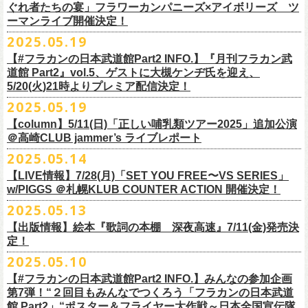
https://www.youtube.com/watch?
v=6XTayyWwFP0&t=6s
この全ての曲たちを改めてたくさんの⼈に知ってほしい、そんな気持ち
※整理番号での入場を予定しております。変更になる場合も御座います
前ポケット/背中部分にフラカンの日本武道館仕様のオリジナルタグ付
◾️vol.6
ほそ道2025」にフラワーカンパニーズの出演が決定！
ぐれ者たちの宴」フラワーカンパニーズ×アイボリーズ ツ
6月のマンスリー・パーソナリティをグレートマエカワが務めます ！
10/25〜12/22公演＞8月30日(土)
タイトル：HESOKURI ～オリジナルアルバム未収録集～
も込めて、
ので、予めご了承ください。
き、
ゲスト：TOSHI-LOW（BRAHMAN）
ーマンライブ開催決定！
フラワーカンパニーズの出演日は9月12日(金)になります。
チケットオフィシャル１次先行も本日よりSTART！
5月5 週目SPと6 月1週目、2週目の3本で豪華ゲストをお招きしお届けい
1/17〜3/14公演＞10月18日(土)
発売日：2025年7月9日
■vol.3
今回5名のライターさんと、四星球・北島康雄さんにご協⼒いただき、全
さらに、別途フラカンオリジナルデザインの布パッチをお付けします。
6月18日(水)21:00〜プレミア配信
2025.05.19
詳細は下記をチェック！
今年もやります！怒髪天との恒例”ジャンピング乾杯TOUR”！
たします。
品番：DQCL-3946
ゲスト：根本要（スターダスト☆レビュー）
曲レビュー企画を⾏うことになりました。
【対象商品】
（布パッチのデザインは後日！お楽しみに）。
本番URL：
https://youtu.be/Z9wrtIqELqE
5月31日(土)正午より、チケット先行受付もスタート！（〜6月10日
https://eplus.jp/ishigaki-fes/
今年は趣向を変えて、アコースティック＆トークコンサートで京都、甲
【#フラカンの日本武道館Part2 INFO.】『月刊フラカン武
価格：￥3,300(税込)
https://www.youtube.com/watch?
v=OMoBtAjSn-w
発売日：2025年7月11日(金)
(火)23:59まで）
府、松本にて開催決定！
道館 Part2』vol.5、ゲストに大槻ケンヂ氏を迎え、
収録楽曲：
「フラカンの音楽目録」reviewer
タイトル：歌詞（うた）の本棚 『深夜高速』
＊＊＊＊＊＊＊＊＊＊＊＊＊＊＊
＊アーカイブ配信中！
どうぞ、お見逃しなく！
◎「いしがきMUSIC FESTIVAL2025」
5/20(火)21時よりプレミア配信決定！
◎ラジオNikkei第１毎木21:30～22:10放
送
01. プライマル。
■vol.4：山里亮太（南海キャンディーズ）
天野史彬（ライター）
鈴木 圭介(著)/丹下 京子(絵)
事前販売受注期間：2025年6月28日(土)12:00〜7月20日(日)23:59まで
◾️vol.0 番組スタート直前スペシャル
日時：2025年9月28日(日)
本日よりHP先行も受付スタート！ぜひお早めに〜
「LOGOS presents「CAMP RADIO」」
2025.05.19
02. ハートのレース
https://youtube.com/live/_ipE-
Na37yY
大西健斗（ライター/SPICE編集部）
価格：￥2,200（税込）
受注受付url：web shop「ニワトリ堂」
ゲスト：スキマスイッチ
☆オフィシャル先行：5月31日（土）正午12:00〜6月10日（火）23:59
場所：岩手県盛岡市盛岡城跡公園を中心に開催
https://campradio.jp/
03．友達100万人
川上きくえ（ライター）
【column】5/11(日)「正しい哺乳類ツアー2025」追加公演
ISBN：9784845643035
https://flowercompanyzinc.stores.jp/
https://www.youtube.com/watch?v=BR4CmNuGCLg&t=28s
https://w.pia.jp/s/hosomichiofrock25of/
OFFICIAL SITE：
https://www.ishigaki-fes.jp/
☆HP先行
]10月19日（日）大阪城音楽堂にて開催される「OYZ NO YAON」＃007
5/29（木） 21:30～22:10；ゲスト・木村“Q太郎”至さん（ローディー）
04．そら（この空はあの空につながっている）
■vol.5
＠高崎CLUB jammer’s ライブレポート
北島康雄（四星球）
※対象商品は当日会場にてスタッフからお渡し致します。
お届け予定：9月10日(水)前後を予定
#いしがき2025
受付URL：
https://eplus.jp/jktour2
025-hp/
〜オヤジを愛したスパイ〜
6/ 5（木） 21:30～22:10；ゲスト・桜井秀俊さん（真心ブラザーズ
）
05. 青い吐息のように
ゲスト：大槻ケンヂ（筋肉少女帯/特撮/オケミス）
鈴木淳史（ライター）
2025.05.14
※こちら受注生産の商品となり、公演当日の販売は現状未定となってお
◾️vol.1
◎「ロックのほそ道2025」
#いしがきミュージックフェスティバル
受付期間：2025/5/30（金）21:00〜6/8（日）2
3:59
にフラワーカンパニーズの出演が決定！
※リピート放送：19日（木）21:30～22:10
06．セミ・ロング
https://www.youtube.com/watch?
v=1EMet2dx9d4
兵庫慎司（ライター）
【ローソンチケット】
ります。
ゲスト：加藤ひさし、古市コータロー（THE COLLECTORS）
日時：2025年9月12日(金) 17：15／18：00
【LIVE情報】7/28(月)「SET YOU FREE〜VS SERIES」
購入枚数制限：お1人様1公演につき4枚まで
6/12（木） 21:30～22:10；ゲスト・フミさん（POLYSICS） ※リピー
07. 天の神さまの言うとおり
ご購入はコチラから＞＞
購入を希望される方は事前販売受注期間内にてご注文ください。
https://www.youtube.com/watch?v=kTtAgK2Iq4A&t=2345s
会場：仙台GIGS
w/PIGGS ＠札幌KLUB COUNTER ACTION 開催決定！
只今から先行受付も開始！お申し込みはコチラ〜
ト：26日（木）21:30～22:10
08. スターな男
■vol.6
本日6/20(金)より「
フラカンの音楽目録」
と付したInstagramのオリジナ
※受付開始までにURL表示致します※
＊＊＊＊＊＊＊＊＊＊＊＊＊＊＊
出演：キタニタツヤ/SPITZ/フラワーカンパニーズ/Laura day
2025.05.13
◎「ジャンピング乾杯TOUR 2025 “山あり谷あり歌声一座のアコースティ
https://eplus.jp/ynks/
09．アンテな
ゲスト：TOSHI-LOW（BRAHMAN）
ルアカウントにて随時公開していきます！
喜多方、東京、松阪、福山の４箇所を回る、
フラワーカンパニーズの恒
■vol.2
romance（五十音順）
ック＆トークコンサート”」
＊発券手数料がお得
＊Radikoの「RN」にて全国でお聴きいただけます。
10. ザッツオーライ
【出版情報】絵本『歌詞の本棚 深夜高速』7/11(金)発売決
https://youtu.be/Z9wrtIqELqE
例アコースティック企画「
フォーク
の
爆発
2025 ～座って演奏するスタイ
※イベントチケットは、電子チケットでのお引き取りとなります。
テレビ埼玉の人気番組「それゆけ！大宮セブン」から誕生した芸人バン
◎「フラカンのオーバーオール」*オリジナル布パッチ付き
ゲスト：Hump Back
料金：1Fスタンディング／2F指定席/2F後方スタンディング ￥7,500-
10/17(金)名古屋DIAMOND HALLにて、フラワーカンパニーズ
9月4日(木)京都・磔磔 18:30/19:00 （問）清水音泉 06-6357-3666 (平日
＊全国LOGOSショップ店内でも放送されます。
11. 夜汽車のブルース
定！
インスタグラムアカウント：
ルです〜」の一般チケットが今週末より発売開始！
※本受付は、スマートフォンからのみお申し込みいただけます。
ド・アイボリーズとフラワーカンパニーズとの異色対バンが決定！
■価格：20,000円(税込) ※送料別（一律：1100円）
https://www.youtube.com/watch?v=6XTayyWwFP0&t=6s
（tax in/1F・2Fスタンディングは整理番号付/ドリンク代別）
presents「DRAGON DELUXE 2025」の開催が決定！
12:00〜17:00)/info@shimizuonsen.com
◎「OYZ NO YAON ＃007 〜オヤジを愛したスパイ〜」
12. スタンドアローン
2025.05.10
◎「フラカンの音楽目録」
7/5(土)喜多方、7/6(日)東京、8/3(日)福山公演は5/25(日)10:00より発売、
フィーチャーフォン、BlackBerry、WindowsPhone、タブレット端末
アイボリーズはマヂカルラブリー・村上（ギター）、囲碁将棋・根建太
■仕様
お問い合わせ：ノースロードミュージック TEL 022-256-1000（営業時
9月6日(土)山梨・甲府桜座 16:30/17:00 （問）FOB新潟 025-229-5000
日時：2025年10月19日(日) 15:30開場∕16:00開演
13. 飛び跳ねマーチ
https://www.instagram.com/
flowercompanyz_mokuroku
7/31(木)松阪公演のみ、諸事情により5/26(月)10:00からの発売に変更とな
（iPad、Android）からのお申し込みはできません。
一（ベース）、GAG・SJ（キーボード）、すゑひろがりず・南條庄助
生地：デニム
■vol.3
間 平日11:00〜16:00）
「DRAGON DELUXE」は、“名古屋のロックシーン活性化”、“
デビューか
【#フラカンの日本武道館Part2 INFO.】みんなの参加企画
http://fobkikaku.co.jp
会場：大阪城音楽堂
14. 40
ります。
※ご利用には、ローソンWEB会員(無料)への登録が必要になります。
（ドラム）、そしてジェラードン・アタック西本（ボーカル）の5人で
厚さ：11オンス
ゲスト：根本要（スターダスト☆レビュー）
第7弾！“２回目もみんなでつくろう「フラカンの日本武道
HP：
https://www.north-road.co.jp/detail/detail.php?eid=87091
ら応援してくれている名古屋の皆さんへの恩返し”、“
名古屋への郷土愛”の
9月7日(日)長野・松本上土劇場 16:00/16:30 （問）FOB新潟 025-229-
出演：スターダスト☆レビュー / 怒髪天 / フラワーカンパニーズ / 笑い飯
15．気持ちいい顔でお願いします
館 Part2」“ポスター＆フライヤー大作戦～日本全国宣伝隊
2023年6月に結成。
■サイズ（cm）
https://www.youtube.com/watch?v=OMoBtAjSn-w
公式X：
https://x.com/hosomichiofrock
3つをテーマに掲げ、2012年より地元・
名古屋で開催しているフラワーカ