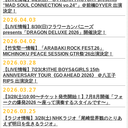
本日よりオフィシャル先行もスタート！どうぞお見逃しなく〜
本日4月23日(木)に結成37周年を迎えたフラワーカンパニーズ、自身初と
OPEN：19:00 / START：19:30
“MAD SOUL CONNECTION vo.24″」＠前橋DYVER 出演
整しております。 決定次第、改めて各バンドの公式サイトおよび公式
なるクラブクアトロ・ワンマンツアーの開催が決定！
決定！
前売：¥5,000 / 当日：¥5,500 ＋1DRINK(¥700)
SNS等にてご案内いたしますので、今しばらくお待ちください。
◎鈴木実貴子ズ自主企画イベント『心臓の騒音』
https://topbeatclub.com/schedule/?month=202607
2026.04.03
・お手持ちのチケット（紙・電子共に）は、詳細が発表されるまでその
日程：12月3日(木)
◎フラワーカンパニーズ 「フラカンのクアトロツアー2026」
まま大切に保管していただきますようお願い申し上げます。振替公演や
【LIVE情報】8/30(日)フラワーカンパニーズ
時間：開場 18:30 開演 19:00
10/10(土)渋谷クラブクアトロ OPEN 16:15 START 17:00 問：ネク
払い戻しの際に必要となります。
presents「DRAGON DELUXE 2026」開催決定！
会場 ：新代田FEVER
ストロード
2026.04.02
料金：4,500円（税込/ドリンク代別/整理番号有）
10/24(土)広島クラブクアトロ OPEN 16:15 START 17:00 問：キャ
改めて万全の体制で、鶴とともにライブをお届けできたらと思いますの
出演：鈴木実貴子ズ / フラワーカンパニーズ
ンディー・プロモーション
【竹安堅一情報】「ARABAKI ROCK FEST.26」
で、ご理解のほど、何卒宜しくお願い致します。
フラワーカンパニーズのベーシスト兼リーダー兼社長、グレートマエカ
一般チケット発売日：8月23(土)
MICHINOKU PEACE SESSION GTR祭’26出演決定！
10/25(日)梅田クラブクアトロ OPEN 15:15 START 16:00 問：清水
ワの57歳の誕生日を記念し、7年ぶりの奄美大島で、誕生日会&前夜祭開
問い合わせ：VINTAGE ROCK std. 03-5787-5350 （平日12:00～17:00）
音泉
2026.03.28
催決定!
https://vintage-rock.com/
11/1(日)名古屋クラブクアトロ OPEN 15:15 START 16:00 問：JAIL
お待たせしました！怒髪天との恒例”ジャンピング乾杯TOUR”、もちろん
【LIVE情報】7/23(木)THE BOYS&GIRLS 15th
HOUSE
今年も開催決定！
ANNIVERSARY TOUR《GO AHEAD 2026》 ＠八王子
◎「フォークの爆発2026 ミニマル巡業 ～うたとギターとコーラスと～
＜全公演共通＞
みんなで足腰鍛えて挑みます〜
【オフィシャルサイト先行】
RIPS 出演決定！
GMBD前夜祭」
チケット料金：前売￥5,700(税込/ドリンク代別途要)
◎「レッツけんこうアンブレラチャーム」（ランダム）
受付期間：04/25(土)20:00～04/30(木)23:
59
2026.03.27
※ミニマル巡業とは『新たな試みとして歌とアコースティックギター一
※高校生以下は当日¥2,000キャッシュバック（当日年齢を証明できるも
価格：￥500(税込)
本日よりHP先行も受付スタート！お見逃しなく！！
▼受付URL
本とコーラスと小物の楽器などで構成するライヴ』です
【3/28(土)10:00〜チケット発売開始！】7月8月開催「フォ
の（学生証、保険証など）のご提示が必要となります）
仕様：チャーム4種（けいくん、まーちゃん、けんちゃん、
こにし）/アル
https://eplus.jp/suzukimikiko-
1203-flowercompanyz/
日時：2026年9月26日(土) 開場17:00 開演18:00
◎「レッツけんこう
タオル
」
ークの爆発2026 〜座って演奏するスタイルです〜」
一般チケット発売日：8月8日(土)
ミ蒸着袋入り(*どれになるかお楽しみスタイル）
☆HP先行：
会場：奄美大島＠ LIVE BOX MA・YASCO
価格：￥1,800 (税込)
2026.03.25
素材 ： 白アクリル , シリコンリング , ステンレス製カニカン
受付期間：4/16(木)12:00〜4/26(日)23:59
出演：フラワーカンパニーズ
カラー：ホワイト
サイズ ： （本体）40×28mm 厚み3mm
受付URL：
https://eplus.jp/jpk-tour26/
【ラジオ情報】3/28(土) NHKラジオ「尾崎世界観のとりあ
サンボマスター夏の東北７か所を廻るツアー「ロックンロール デスティ
オープニングアクトあり：ずぶ濡れブラザーズ
◎「レッツけんこうアンブレラチャーム」（ランダム）
イエローver.
サイズ：82cm × 34cm
えず明日を生きるラジオ」
ネーション in とうほく 「from ふくしま for ふくしま」、7/25(土)石巻、
チケット料金：前売 ¥3,800（税込/全自由席/整理番号付/ドリンク代別途
価格：￥500(税込)
素材：綿100%