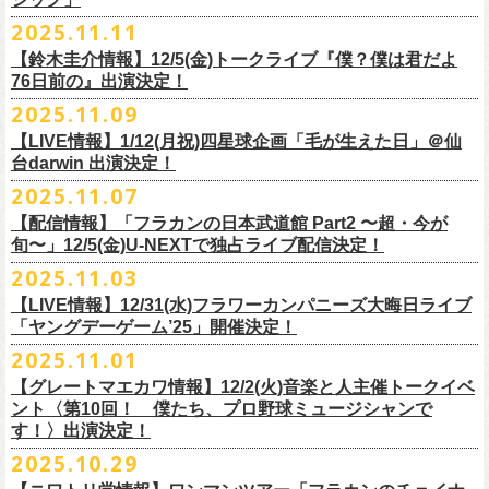
【チケット発売】イープラス
2月8日（日）11:00～19:00, 前売り1,100円 当日1,400円
毎年恒例、ほぼ被りなしの京都磔磔2days、
お得になる2days通し視聴チ
鈴木圭介57歳の誕生日に恵比寿
LIQUIDROOMNにてワンマンライブ開催
2025.11.11
【イープラスURL】
https://eplus.jp/sf/detail/4446640001-P0030001
◎「FM802 ROCK FESTIVAL RADIO CRAZY 2025」
ケットの販売もあり！
■11月26日(水)深夜25:30〜 MBSラジオ「メゾン・ド・ミュージック」
決定！
【チケット発売日】12/6 10:00〜
【鈴木圭介情報】12/5(金)トークライブ『僕？僕は君だよ
チケット：
https://eplus.jp/sf/
detail/4430060001-P0030001
LIVE HOUSE Antenna -BEYOND ZERO Garage-
アーカイブ視聴も両日12/30(火)23:59まで可能です（
チケットのご購入は
＊鈴木圭介、グレートマエカワが11月の４週目パーソナリティを担当
76日前の』出演決定！
＊椅子席となります
12月28日(日)16:35〜 -
同日19:00まで）。
https://www.mbs1179.com/mm/
◎フラワーカンパニーズ・ワンマンライヴ
「フラカンの日本武道館 Part2 〜超・今が旬〜」の映像作品が
出店ビール会社：
年忘れ‼ レディクレSP 第3夜
2025.11.09
〜鈴木圭介誕生日「初めまして、57歳」〜
12/5(金)19:00よりU-NEXTにて配信されることを記念して、過去のライブ
渥美半島醸造
『レディクレ初参！フラカンとスキマのスペシャルバンド＜ザ・
ライタ
視聴チケット発売スタート！
【LIVE情報】1/12(月祝)四星球企画「毛が生えた日」＠仙
日時：2026年4月30日(木) 開場18:15／開園19:00
映像４作品が同じくU-NEXTで配信決定！
ISEKADO
ーズ＞ ！』
どうぞ、お楽しみに！
台darwin 出演決定！
会場：恵比寿
LIQUIDROOM
West Coast Brewing
出演：ザ・ライターズ（フラワーカンパニーズ＋スキマスイッチ）
チケット料金：前売り¥5,700(税込/整理番号付/ドリンク代別途要) *記念バ
2025.11.07
先日配信された「フラカンの横浜アリーナ -リモートライヴ編- 〜生き続
OGA BREWING
イベントオフィシャルサイト：
https://radiocrazy.fm/
◎フラワーカンパニーズ ワンマンツアー「フラカンのチョイナチョイ
ッヂ付
けてる事は最大のメッセージ！〜」 2020.8.27 横浜アリーナ *無観客配信
【配信情報】「フラカンの日本武道館 Part2 〜超・今が
オラホビール
「フラカンの日本武道館 Part2 〜超・今が旬〜」の映像作品が
ナ’25/’26」
JUN SKY WALKER(S) TOUR 2026 “READH TO GO”の対バンシリーズ＜
一般チケット発売日：2026年3月15日(日)10:00
旬〜」12/5(金)U-NEXTで独占ライブ配信決定！
ライブに続く第2弾として、
「フラカンの日本武道館 Part2 〜超・今が旬〜」の映像作品が
Kakegawa Farm Brewing
12/5(金)19:00よりU-NEXTにて配信されることを記念して、
過去のライブ
12月21日(日) 開場15:30/開演16:00 〜竹安56〜 ＊会場チケット完売
狼煙上がる時＞7/12(日)名古屋公演にフラワーカンパニーズの出演が決定
ネクストロード 03-5114-7444（平日14:00〜18:00）
本日11月27日(木)正午より『フラワーカンパニーズ「ゾロ目だョ全員集
12/5(金)19:00よりU-NEXTにて配信されることを記念して、過去のライブ
2025.11.03
KANKIKU BREWERY
映像４作品が同じくU-NEXTで配信決定！
12月22日(月) 開場18:30/開演19:00 フラカンのロックンロール大会 ＊
しました！
合!〜フラカン33年、野音99年〜」2022.9.23 日比谷野外大音楽堂』の配
映像４作品が同じくU-NEXTで配信決定！
京都醸造
会場チケット(5,200円) 残り僅か
【LIVE情報】12/31(水)フラワーカンパニーズ大晦日ライブ
信が開始しました！
CRAFT
BANK
第1弾として、本日11月20日(木)正午より『「フラカンの横浜アリーナ -リ
「ヤングデーゲーム’25」開催決定！
＊生配信詳細
◎JUN SKY WALKER(S) TOUR 2026 ”READH TO GO”＜狼煙上がる時＞
U-NEXT月額会員の方は、追加料金なくお楽しみいただけます。
先日配信された「フラカンの横浜アリーナ -リモートライヴ編- 〜生き続
CRAFT
BEER BASE
モートライヴ編- 〜生き続けてる事は最大のメッセージ！〜」
＜アーカイブ視聴期間：〜2025/12/30(火)23:59まで（※
2日間共通 ）＞
日時：2026年7月12日(日) 開場16:45/開演17:30
2025.11.01
けてる事は最大のメッセージ！〜」 2020.8.27 横浜アリーナ *無観客配信
CRAFTROCK BREWING
2020.8.27 横浜アリーナ *無観客配信ライブ』の配信が開始しました！
視聴チケット料金：
会場：名古屋Ellectric Lady Land
【グレートマエカワ情報】12/2(火)音楽と人主催トークイベ
翌週以降も過去のライブ映像を順次配信予定です。
ライブ、『フラワーカンパニーズ「ゾロ目だョ全員集合!〜フラカン33
GORA BREWERY
U-NEXT月額会員の方は、追加料金なくお楽しみいただけます。
1days視聴券 2,800円(税込)
出演：JUN SKY WALKER(S) 、フラワーカンパニーズ
ント〈第10回！ 僕たち、プロ野球ミュージシャンで
様々な会場でのフラカンのライブをぜひお楽しみください！
年、野音99年〜」2022.9.23 日比谷野外大音楽堂』に続く第3弾、第4弾と
Godspeed Brewery（The Slop Shop）
2days視聴券 5,000円(税込)
チケット料金：6,600円（税込）＋ドリンクオーダー ※未就学児入場不可
す！〉出演決定！
して、
しまなみブルワリー
翌週以降も過去のライブ映像を順次配信予定です。
視聴チケット販売期間：12/08（月）21:00〜12/30(火) 19:00
一般チケット発売日：2026年1月24日(土)
2025.10.29
＊11/27(木)正午配信開始
年末恒例となった京都磔磔での2デイズライブ、2023年に開催されたフラ
Shimoda Brewing Company
様々な会場でのフラカンのライブをぜひお楽しみください！
【公演詳細】
視聴チケット販売URL：
https://eplus.jp/fc-st/
問い合わせ：E.L.L. 052-201-5004
◎『フラワーカンパニーズ「ゾロ目だョ全員集合!〜フラカン33年、野音
ワーカンパニーズ「神さまツアー」～年末恒例磔磔2デイズ～の1日目、2