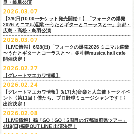
東北地方在住者のみの先着販売となります
[GTR祭’26 SPECIAL BAND]
【当落・入金期間】4/15(水) 13:00 ～ 4/19(日) 21:00
良・岐阜公演
フラカンの出演はいずれか1日となります。
ンパニーズの主催イベント。
うたとギターとコーラスと〜」6/28(日)＠札幌musica hall cafeのチケット
１人１枚のみ購入可能
＊The Birthday (クハラカズユキ, ヒライハルキ, フジイケンジ)
【受付URL】
https://eplus.jp/g-freakfactory/
2026.03.07
THE BOYS&GIRLS 15th ANNIVERSARY TOUR《GO AHEAD 2026》に
も同じく3/28(土)10:00よりスタート！
住所記載の身分証確認持参の上、
それぞれのライブハウス店頭にて販売
＊ Paledusk
————————————————
フラワーカンパニーズの出演が決定！
◎「ニクオン2026」
【3/8(日)10:00〜チケット発売開始！】「フォークの爆発
15回目となる今年は初のアコースティックセットスタイル”
フォークの爆
します
・Kyeboad：高野勲
○枚数制限：お一人様2枚まで
7月23日(木)＠八王子RIPS にて、15周年お祝いさせていただきます！
日時：2026年5月23日(土)、24日(日) 11:00〜19:00 ※フラワーカンパ
2026 ミニマル巡業 〜うたとギターとコーラスと〜」京都・
発編”で開催！
購入は現金のみとなります
[GUEST GUITAR ＆ VOCALS]
○3歳以上のお客様はチケットが必要。「3歳未満のお子様」は保護者と一
ニーズの出演はいずれか1日
広島・高松・鳥羽公演
ゲストにお招きするのは、YO-KING、そしてヒグチアイ！
◎「フォークの爆発2026 〜座って演奏するスタイルです〜」
転売は固く禁止とさせていただきます
・うつみようこ
緒の場合は保護者1名につき1名まで入場無料。（保護者1名、「3歳未満
◎THE BOYS&GIRLS 15th ANNIVERSARY TOUR《GO AHEAD 2026》
会場：錦糸公園（東京都墨田区錦糸4-15-1）
2026.03.07
素敵な弾き語りをしてくださるお二人と共に、
贅沢な1日をお届けしま
7/4(土)岡山・倉敷新渓園敬倹堂 16:30/17:00 問：キャンディープロモ
公演当日も身分証を確認させて頂きます（U-22割も同様）
・菅原卓郎(9mm Parabellum Bullet)
のお子様」2名の場合は入場不可。）
日時：2026年7月23日(木) OPEN 18:30 / START 19:00
出演：フラワーカンパニーズ、勝手にしやがれ、馬場俊英、
松室政哉、
す。
ーション岡山
当日11:30〜整列開始いたします
【LIVE情報】6/28(日)「フォークの爆発2026 ミニマル巡業
・曽我部恵一
○今回のイベントに関しては、電子チケットまたは紙チケットとさせて頂
会場：八王子RIPS
ジャンクフジヤマ、THESE THREE WORDS、Ally CARAVAN、the
7/5(日)兵庫・神戸クラブ月世界 15:30/16:00 問：清水音泉
〜うたとギターとコーラスと〜」＠札幌musica hall cafe
近隣のご迷惑になるためそれ以前のお並びは禁止とさせていただき
ます
・竹安堅一(フラワーカンパニーズ)
きます。
出演：THE BOYS&GIRLS、フラワーカンパニーズ
Tiger、island etc.、BOΦGY 他
◎フラワーカンパニーズ presents 「DRAGON DELUXE 2026 〜フォーク
開催決定！
7/11(土)岐阜・郡上八幡Club Layla 16:30/17:00 問：クラブレイラ
その他詳細：
https://www.gip-web.co.jp/schedule/detail/8491#13568
・TAKUMA(10-FEET)
————————————————
チケット料金：5,000円/10代割：¥4,000 （税込/ドリンク代別)
入場/観覧：無料/オールスタンディング
の爆発編〜」
7/19(日)東京・有楽町I’M A SHOW 15:15/16:00 問：ネクストロード
問い合わせ：
2026.02.27
G.I.P.
https://www.gip-web.co.jp/t/info
・Duran
問い合わせ：
https://info.diskgarage.com/
その他詳細：
https://www.theboysandgirls.net/goahead26
アクセス：JR総武線「錦糸町駅」北口より徒歩3分、
東京メトロ半蔵門線
日時：2026年8月30日(日) 開場16:30 開演17:00
4/30(木)鈴木圭介57歳の誕生日に恵比寿
LIQUIDROOMNにてワンマンライ
8/1(土)福岡・門司BRICK HALL 16:30/17:00 問：ブリックホール
・TOSHI-LOW (OAU/BRAHMAN/the LOW-ATUS)
【グレートマエカワ情報】
「錦糸町駅」4番出口すぐ
会場：愛知＠名古屋 DIAMOND HALL
ブ、本日より一般チケットの発売がスタート！
8/2(日)福岡・門司BRICK HALL 15:30/16:00 問：ブリックホール
＊宮古公演
&KOHKI(OAU/BRAHMAN)
肉ハジケテ、音シタタル。 フードフェスと音楽フェスのコラボイベント
2026.02.24
出演：フラワーカンパニーズ（*アコースティックSET）、
YO-KING、ヒ
チケット料金：5,500円（税込/整理番号付/ドリンク代別）
日時：2026年7月26日(日) 開場 17:30 / 開演 18:00
・布袋寅泰
「ニクオン2026」
今年も開催！
5/4(月祝)5/5(火祝)＠大阪・泉大津フェニックスで開催される
グチアイ
【グレートマエカワ情報】3/17(火)音楽と人主催トークイベ
※7/4＠倉敷はドリンク代なし、7/19＠東京は全席指定
会場：岩手・カウンターアクション宮古
・ホリエアツシ(ストレイテナー)
墨田区を中心とした人気飲食店約20店舗が自慢の肉料理を披露。
ステー
「OTODAMA’26」にフラワーカンパニーズの出演が決定！
6月20日(土)、21日(日)に渋谷のライブハウスで開催される『YATSUI
チケット料金：前売 ¥5,500（税込/椅子席/整理番号付/ドリンク代別途
ント〈第11回！僕たち、プロ野球ミュージシャンです！〉
◎フラワーカンパニーズ・ワンマンライヴ
※高校生以下は当日¥2,000キャッシュバック（
当日年齢を証明できるも
出演：サンボマスター、フラワーカンパニーズ
・松尾レミ(GLIM SPANKY)
ジでは今年も極上のライブをお届け。
フラワーカンパニーズは5月5日(火祝)、10:00開場後の朝イチ！源泉テン
FESTIVAL! 2025』にフラワーカンパニーズの出演が決定！
出演決定！
要）
〜鈴木圭介誕生日「初めまして、57歳」〜
の（学生証、保険証など）
のご提示が必要となります）
チケット料金：
・宮崎朝子（SHISHAMO）
お肉をたっぷり味わいながら、生の音楽に酔いしれる「ニクオン」
。今
トにて”皆勤風呂ントアクト”として皆さんをお迎えします。
フラカンの出演は6月20日(土)になります。
一般チケット発売日：5月23日(土) 10:00
2026.02.08
日時：2026年4月30日(木) 開場18:15／開園19:00
一般チケット発売日：3月28日(土)
前売 ¥5,500(税込/ドリンク代別）
・山田将司＆菅波栄純（THE BACK HORN）
2026年5月に奈良と岐阜で開催、SCOOBIE DOを迎えお届けするフラワ
【公演詳細】
年もお楽しみください！
どうぞお楽しみに♨️
どうぞお楽しみに！
問い合わせ：JAILHOUSE(052)936-6041 /
https://www.jailhouse.jp/live/
会場：恵比寿
LIQUIDROOM
U-22割 ￥4,500(税込/ドリンク代別/身分証持参必須（コピー不可/公演当
【LIVE情報】鶴「GO！GO！5周目の47都道府県ツアー」
ーカンパニーズが不定期で行なっている２マンライブ企画「シリーズ・
公演タイトル：第11回！ 僕たち、プロ野球大好きミュージシャンです！
オフィシャルホームページ：
https://www.
nikuon.com/top
dragondeluxe2026/
チケット料金：前売り¥5,700(税込/整理番号付/ドリンク代別途要) *記念バ
◎「フォークの爆発2026 ミニマル巡業 〜うたとギターとコーラスと〜」
日提示できない場合は一般価格チケットとの差額分をお支払いいただき
4/19(日)福島OUT LINE 出演決定！
「ホフディラン 春のベースまつり」に今年もグレートマエカワの出演が
人間の爆発」の一般チケット発売が3/8(日)10:00よりスタート！
日時・会場：3月17日（火）新宿ロフトプラスワン
お問い合わせ：ニクオン実行委員会 info＠
nikuon.com
◎「OTODAMA’26」
◎『
YATSUI FESTIVAL! 2026
』
ッヂ付
6/28(日) 札幌musica hall cafe 開場15:30/開演16:00 問：浮雲社中
ます)
決定！
ますます充実のライブを展開している両者によるガチンコ対バン、熱す