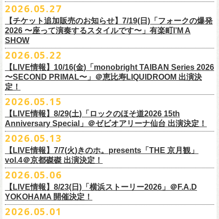
M ： 身丈70cm / 身幅58cm / 肩幅55cm / 袖丈23cm
https://l-tike.com/oc/lt/
haraimodoshi/
p.com/
contact/
チケット発売：7月6日 12時～
2026.05.27
＊自由席の方ご入場後、開演10分前のご案内を予定しています
L ： 身丈74cm / 身幅61cm / 肩幅58cm / 袖丈25cm
(注1)チケットの半券がもぎられているものについては、ご返⾦
対応を致
2027年にオープン50周年を迎える名古屋のライブハウスElectric Lady
プレイガイド：e-plus(イープラス)
発売日：7月2日(木)17:00〜
【チケット追加販売のお知らせ】7/19(日)「フォークの爆発
XL ： 身丈78cm / 身幅64cm / 肩幅61cm / 袖丈27cm
しかねます。
Land（通称E.L.L）でぴあ中部×フラワーカンパニーズの合同企画のトー
https://eplus.jp/sf/detail/
4562600001-P0030001
プレイガイド：イープラス
https://eplus.jp/sf/detail/0039320001-
2026 〜座って演奏するスタイルです〜」有楽町I’M A
※上記サイズはあくまでも目安の寸法です
(注2)チケット代以外の外⼿数料(配送⼿数料は除く)の返⾦
については、
クイベントシリーズ、vol.1の開催が8月31日(月)に決定！
フェスHP:
backonlivefes.com
SHOW
P0030685P021001?P1=1221
「フォークの爆発2026 ミニマル巡業 〜うたとギターとコーラスと〜」
「各種⼿数料券」が必要となります。
払い戻しの際に忘れずお持ちくだ
問：清水音泉 06-6357-3666（平日 15:00~18:00）
福島にて開催決定！
2026.05.22
さい。もし各種⼿
数料券を紛失された場合、外⼿数料のご返⾦
は致しか
日本のロック史を彩るさまざまバンドが出演し、ライブハウスシーン黎
info@shimizuonsen.com
ねますので何卒ご了承下さい。
【LIVE情報】10/16(金)「monobright TAIBAN Series 2026
明期ならではの驚きのエピソードから、まるで都市伝説のようなとんで
◎「フォークの爆発
2026
ミニマル巡業 〜うたとギターとコーラスと〜」
〜SECOND PRIMAL〜」＠恵⽐寿LIQUIDROOM 出演決
(注3) 払い戻しには「チケット」が必要です。払い戻し手続きより先に、
も逸話まで、これまでもさまざまな伝説が語られてきたてE.L.L。
※ミニマル巡業とは『
新たな試みとして歌とアコースティックギター一
定！
チケットの発券手続きの上、
再度Loppiにて払戻しお手続きください。
来年2027年にオープン50周年を控えたE.L.Lについて、フラカン鈴木圭介
本とコーラスと小
物の楽器などで構成するライヴ』です
(注4)夜間・早朝(21時～6時頃)は防犯対策として、
レジ内の現⾦が制限さ
2026.05.15
とグレートマエカワがホスト役となり、さまざまなバンドマン、シンガ
日時：
9/21(
月祝
)
開場
15:30/
開演
16:00
れております。その為、夜間・
早朝とその直前・直後の時間帯はつり銭
ー、関係者をゲストに迎えて語り明かすトークセッションを企画。
【LIVE情報】8/29(土)「ロックのほそ道2026 15th
会場：福島
Player
’
s Cafe
2027年にオープン50周年を迎える名古屋のライブハウスElectric Lady
◎
「SMILEY’S CONNECTION スマイリー原島 BIRTHDAY FESTIVAL
が 不⾜する場合がございますので、払い戻しは夜間・
早朝を避けてお⼿
このトークシリーズでは、E.L.L.にこれまで関わってきたミュージシャ
Anniversary Special」＠ゼビオアリーナ仙台 出演決定！
チケット料金：
4,800
円（税込
/
整理番号付
/
ドリンク代別） ※高校生以下
Land（通称E.L.L）でぴあ中部×フラワーカンパニーズの合同企画のトー
6days ～ ハメチ a-GOGO CARNIVAL!!～」
続きいただきますようお願い申し上げます。
ン、関係者、そして当時はファンだった人々とともに、まもなく50年を
2026.05.13
は当日
¥2,000
キャッシュバック（
当日年齢を証明できるもの（学生証、
クイベントシリーズを開始することが決定！
＜
day
２下北沢
CLUB Que
編＞
迎えるライブハウスの、ツワモノたちの記憶を語っていきます。配信や
10月、11月と自身初となるクラブクアトロ・
ワンマンツアーも決まって
保険証など）
のご提示が必要となります）
【LIVE情報】7/7(火)きのホ。presents「THE 京月観」
9
月
3
日
(
木
)
下北沢
CLUB Que
【ローソンチケットでご購入で、電子チケットをご選択の
インタビューでは語れない、ここだけの話もたくさん披露予定。
いるフラワーカンパニーズ、
2026年を右肩上がりに盛り上げる8箇所9公
一般チケット発売日：
7
月
18
日
(
土
)
vol.4＠京都磔磔 出演決定！
日本のロック史を彩るさまざまバンドが出演し、ライブハウスシーン黎
出演：
POLYSICS
／フラワーカンパニーズ／
SCOOBIE DO
お客様】
演のツアー開催決
定！
問い合わせ：ノースロードミュージック
明期ならではの驚きのエピソードから、まるで都市伝説のようなとんで
2026.05.06
OPEN 18:15
／
START 19:00
この第一回目となるゲストに、中村達也さんをお迎えしてお届けしま
払戻し期間内に購入された申込サイト内「マイページ」
◎「ラッコなエコバッグ」
より払戻し手続
も逸話まで、これまでもさまざまな伝説が語られてきたてE.L.L。
前売￥
5,500-
／当日￥
6,000-
（ドリンク代別）
す！
【LIVE情報】8/23(日)「横浜ストーリー2026」＠F.A.D
きの上、CASH POST(注 1)をご利用いただき、払戻しさせていただきま
価格：￥1,500(税込）
◎「フラカンの年末ベストナイン2026」
来年2027年にオープン50周年を控えたE.L.Lについて、フラカン鈴木圭介
チケット発売日：2026
年
7
月
5
日
(
日
) 12:00
～
YOKOHAMA 開催決定！
どうぞお楽しみに！
す。
カラー：オリーブ
11/21(土) 函館ARARA 開場16:30/開演17:00 問い合わせ：ARARA
とグレートマエカワがホスト役となり、さまざまなバンドマン、シンガ
プレイガイド：
Live Pocket
https://livepocket.jp/e/que20260903
2026.05.01
お客様ご自身でのお手続きが必要となりますため、
素材 ： ポリエステル
下記URLより払戻し手
11/23(月・祝)八戸ROXX 開場15:30/開演16:00 問い合わせ：ノースロ
ー、関係者をゲストに迎えて語り明かすトークセッションを企画。
問：
AILE C.E Works 03-5433-2500
◎ツワモノたちの記憶〜E.L.L50周年プロジェクト・スペシャルトーク〜