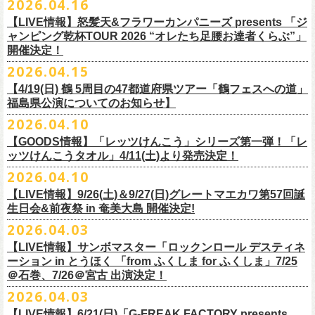
2026.04.16
Electric Lady Landホームページ ＞
https://www.ell.co.jp/
入場券」となります
「レッツけんこう」シリーズ第二弾！ステッカーセットの発売が決定！
日時：2026年10月16日(金) 開場18:00/開演19:00
・6月5日(金) ＠名古屋TOKUZO
※本イベントはトークイベントです。当日はライブパフォーマンスはご
【LIVE情報】怒髪天&フラワーカンパニーズ presents 「ジ
4/18(土)SaToMansion 10th anniversary festival【南部事変 2026】公演よ
会場：恵⽐寿LIQUIDROOM
*ワンマン
ざいません。
ャンピング乾杯TOUR 2026 “オレたち足腰お達者くらぶ”」
◎「ロックのほそ道2026 〜15th Anniversary Special〜」
り販売開始いたします！
出演：モノブライト / フラワーカンパニーズ
18:30open 19:30start
開催決定！
「フォークの爆発2026 ミニマル巡業 〜うたとギターとコーラスと〜」
日時：2026年8月29日(土) 16:00 / 17:00
チケット料金：前売5,500円(税込/ドリンク代別/整理番号付)
京都のアイドルグループ・きのホ。の主催企画「THE 京月観」7/7(火)＠
予約￥5,000 当日￥5,500
編、長野での開催が決定！
2026.04.15
会場：ゼビオアリーナ仙台
一般チケット発売日：7月11日(土)
京都磔磔にフラワーカンパニーズの出演が決定！
https://www.tokuzo.com/2026Jun/20260605
出演：阿部真央 / クリープハイプ / Spitz / フラワーカンパニーズ（五十
2020年開催した「フラカンの横浜アリーナ」から続く＜フラカンの横浜
問い合わせ：ディスクガレージ https://info.diskgarage.com
【4/19(日) 鶴 5周⽬の47都道府県ツアー「鶴フェスへの道」
◎「フォークの爆発2026 ミニマル巡業 〜うたとギターとコーラスと〜」
音順）
ストーリー＞シリーズ、
福島県公演についてのお知らせ】
本日5月13日20:00から、チケットの先行抽選予約の受付もスタート！
◎「着ぐるみラッコのマグカップ」
・6月5日(土) ＠名古屋TOKUZO
※ミニマル巡業とは『
新たな試みとして歌とアコースティックギター一
料金：アリーナスタンディング￥10,000(税込・ブロック指定・入場整理
今年も8月23日(日)F.A.D YOKOHAMAにて開催決定！
＊オフィシャル先行受付＊
どうぞお見逃しなく！！
価格：￥2,000(税込）
2026.04.10
*ゲストあり：EDDIE（the 原爆オナニーズ）森田裕(バレーボールズ)
本とコーラスと小
今週末に出演を予定しておりました
物の楽器などで構成するライヴ』です
番号付)、スタンド指定席：￥10,000(税込)、車椅子席：￥11,000(税込)
期間：2026年5⽉22⽇(⾦) 18:00〜2026年5⽉31⽇(⽇) 23:59
カラー：グリーン , ホワイト
【GOODS情報】「レッツけんこう」シリーズ第一弾！「レ
17:00open 18:00start
日時：7/14(火) 開場18 : 30/開演19 : 00
お問い合わせ：ノースロードミュージック TEL 022-256-1000（営業時
◎「横浜ストーリー2026」
受付URL：
https://l-tike.com/monobright/
◎きのホ。presents「THE 京月観」vol.4
素材 ： ポリプロピレン
ッツけんこうタオル」4/11(土)より発売決定！
予約￥5,000 当日￥5,500
会場：
■2026年4月19日（日） 鶴 5周⽬の47都道府県ツアー「鶴フェスへの道」
長野
BAR THREE
間 平日11:00〜16:00）
日時：8月23日(日)Open 15:30 / Start 16:00
日時：2026年7月7日(火) 18:00 OPEN/18:30 START
サイズ：直径 約82mm × 高さ 約92mm
https://www.tokuzo.com/2026Jun/20260606
2026.04.10
チケット料金：4,800円（税込/整理番号付/ドリンク代別） ※高校生以下
福島県公演
HP:
https://rocknohosomichi.com
会場：神奈川・F.A.D
YOKOHAMA
会場：京都磔磔
容量／約340ml
お待たせしました、「レッツけんこう」シリーズの発売が決定！
は当日¥2,000キャッシュバック（
会場：福島県・OUTLINE 出演：鶴 / フラワーカンパニーズ
当日年齢を証明できるもの（学生証、
Instagram:
https://www.instagram.com/hosomichiofrock/
チケット料金：前売￥5,200（税込/整理番号付/
ドリンク代別）
【LIVE情報】9/26(土)＆9/27(日)グレートマエカワ第57回誕
出演：フラワーカンパニーズ / きのホ。
本体重量／約92g
第一弾として、「レッツけんこうタオル」が完成！
・6月7日(日)「Rainbow Hill 2026」」＠大阪 服部緑地・野外音楽堂
保険証など）
のご提示が必要となります）
X:
https://x.com/hosomichiofrock
生日会&前夜祭 in 奄美大島 開催決定!
※高校生以下は当日￥2,000キャッシュバック （当日年齢を証明できるも
チケット料金：¥4,800 (ドリンク代別途)
耐熱温度：140℃
4/11(土)「フラカンと行くザ50回転ズの故郷巡りツアー！」＠出雲アポロ
*イベント出演
一般チケット発売日：5月23日(土)
につきまして、鶴のオフィシャルサイトでお知らせがありましたとお
の(学生証、保険証など)
のご提示が必要となります）
2026.04.03
＊チケット先行抽選受付： 5/13(水)20:00~ 5/26(M火)23:59
耐冷温度：-40℃
公演より販売開始いたします！
開場/開演11:00 – 終演18:30予定
問い合わせ：長野CLUB JUNK BOX
り、延期となりました。
一般発売日:6月27日(土)
https://w.pia.jp/t/kinopo-
thekyogetsukan/
※ やわらかい乳白色と独特の透け感のあるマグカップです。
【LIVE情報】サンボマスター「ロックンロール デスティネ
一般チケット前売5,000円/ 当日5,500円
ネクストロード 03-5114-7444 (平日14～18時)
ーション in とうほく 「from ふくしま for ふくしま」7/25
https://rainbowhill.jp/
＊鶴オフィシャルサイト：
https://afrock.jp/
ーーーーー
＠石巻、7/26＠宮古 出演決定！
鈴木実貴子ズ自主企画イベント『心臓の騒音』にフラワーカンパニーズ
2026.04.03
・7月2日(木)＠荻窪TOP BEAT CLUB
＜振替公演・チケットの払い戻しについて＞
の出演が決定！
*ワンマン
【LIVE情報】6/21(日)「G-FREAK FACTORY presents
・現在、振替日程、および各公演のチケット払い戻しに関する詳細を調