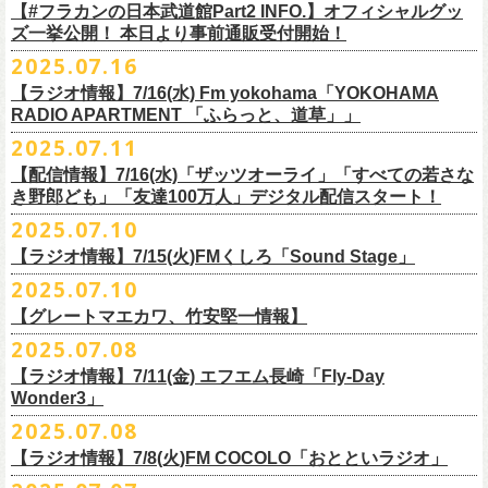
フラワーカンパニーズ
＊
全編視聴をご希望のかたはプレミアム会員にご登録（月額790円）をお
【#フラカンの日本武道館Part2 INFO.】オフィシャルグッ
1月27日(火) 四日市CLUB CHAOS 18:30/19:00
ゲスト：Novel Core
9 友達100万人
8月20日(水)21:00よりプレミア配信されます。
Conton Candy
願い致しま
す。
ズ一挙公開！ 本日より事前通販受付開始！
1月31日(土) 札幌近松 16:30/17:00
https://www.youtube.com/watch?
v=I8Zw-h9Anxg
10 ミント
TOSHI-LOW
＊タイムシフト視聴期間：2025年9月7日まで
2月4日(水) 下北沢シェルター 18:30/19:00
2025.07.16
11 ハイエース
開催を約１ヶ月後に控えたフラカンの日本武道館公演のチケットは
絶賛
ヒグチアイ
本番組はプレミアム会員の方ならタイムシフト視聴期間中に何度で
も、
2月14日(土) 大阪バナナホール 16:30/17:00
■vol.8
12 深夜高速
発売中！
【ラジオ情報】7/16(水) Fm yokohama「YOKOHAMA
MC：加藤真樹子（#FM802）
放送終了後に視聴することができます。 一般会員の方の場合は事前予約
2月15日(日) 岡山ペパーランド 15:30/16:00
ゲスト：四星球
mc
RADIO APARTMENT 「ふらっと、道草」」
合わせてお見逃しなく！
チケット発売スタート！
をする事で期間内にタイムシフト視
聴が可能ですが、リアルタイム視聴
2月21日(土) 別府Copper Raven 16:30/17:00
https://www.youtube.com/watch?
v=kVfyzG-tjOs
13 履歴書
2025.07.11
▼詳細はこちら
の際と同様、
全編の視聴にはプレミアム会員への加入が必要になりま
■7/16(水)22:00
～
23:30 Fm yokohama「YOKOHAMA RADIO
2月22日(日) 福岡CB 15:30/16:00
14 感情七号線
https://funky802.com/site/pickup_detail/7941
【配信情報】7/16(水)「ザッツオーライ」「すべての若さな
す。
APARTMENT
「ふらっと、道草」」
2月24日(火) 豊橋Club KNOT 18:30/19:00
15 星のブルペン
＜番組情報＞
き野郎ども」「友達100万人」デジタル配信スタート！
DJ:NakamuraEmi
2月28日(土) 新潟GOLDEN PIGGS BLACK 16:30/17:00
16 日々のあぶく
『月刊フラカン武道館 Part2』
ーーーーーーーーーーーーーーーーーーーーーーーーーーー
2025.07.10
https://www.fmyokohama.co.jp/
program/yra_furatto_michikusa
3月1日(日) 金沢AZ 15:30/16:00
17 虹の雨あがり
■vol.8
「HESOKURI」に収録「ザッツオーライ」「すべての若さなき野郎ど
◎「横浜ストーリー 〜武道館前の一撃〜」
＊鈴木圭介、グレートマエカワ コメントOA
3月7日(土) HEAVEN’S ROCKさいたま新都心 16:30/17:00
mc
【ラジオ情報】7/15(火)FMくしろ「Sound Stage」
7/23(水)よりSpotifyでフラワーカンパニーズのプレイリスト企画がスター
ゲスト：四星球
も」「友達100万人」が、7/16(水)より各音楽サービスにてデジタル配信
日時：8月24日(日)Open 15:30 / Start 16:00
3月14日(土) 仙台darwin 16:30/17:00
18 行ってきまーす
ト！
8月20日(水)21:00〜配信
スタート！
2025.07.10
会場：神奈川・F.A.D YOKOHAMA
■7月15日(金) 19:00〜 FMくしろ「Sound Stage」
19 ラッコ！ラッコ！ラッコ
本番URL：
同日リリースの新曲「ただいま実演中 / ピュアな匂いがチョイナチョイ
https://www.youtube.com/
watch?v=kVfyzG-tjOs
【グレートマエカワ、竹安堅一情報】
会場チケット：完売
＊鈴木圭介、グレートマエカワ コメントOA！
チケット料金：¥5,200(税込/整理番号付/
ドリンク代別途要)
20 人は人
①特設サイト
https://flowercompanyz.mixlist.app/
にて10曲をセレクトし
ナ」と合わせて、プリアドプリセーブが可能です。
※再放送：7月18日(金)15:00〜
2025.07.08
※全公演、高校生以下は当日¥2,000 キャッシュバック(当日年齢を証明で
21 最後にゃなんとかなるだろう
てプレイリストを作成
＊アーカイブ配信中！
ぜひお楽しみください！
きるもの(学生証、
保険証など)のご提示が必要となります)
富山MAIRO 25周年記念ライブにフラワーカンパニーズの出演が決定！
22 白眼充血絶叫楽団
【ラジオ情報】7/11(金) エフエム長崎「Fly-Day
②
#フラカンプレイリスト
をつけてXでシェア
■vol.0 番組スタート直前スペシャル
一般チケット発売日：
Wonder3」
③この
#フラカン
キャンペーンポストをリポストしてください
ゲスト：スキマスイッチ
◎7/16(水)デジタルリリース
10/25〜12/22公演＞8月30日(土)
◎「FUNKIST & RED JETS & MAIRO 25th Anniversary LIVE」
encore
2025.07.08
https://www.youtube.com/watch?
＊「ただいま実演中 / ピュアな匂いがチョイナチョイナ」
v=BR4CmNuGCLg&t=28
■7月11日(金) 14:00〜18:45 エフエム長崎「Fly-Day Wonder3」
1/17〜3/14公演＞10月18日(土)
日程：2025年10月5日(日) OPEN 16:00 START 16:25
EN1 涙よりはやく走れ
上記①②③を行って、キャンペーンへの応募が完了。
https://SPACESHOWERFUGA.lnk.
to/tadaima_pure
【ラジオ情報】7/8(火)FM COCOLO「おとといラジオ」
＊鈴木圭介、グレートマエカワ コメントOA！
会場：富山MAIRO
EN2 はぐれ者讃歌
抽選で、合計6名様にスペシャルグッズを
プレゼントいたします！
■vol.1
https://www.fmnagasaki.co.jp/program/wonder3/