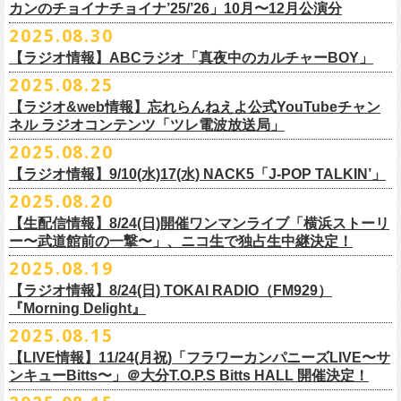
9月22日(月) 17:00 ～ 9月30日(火) 22:59まで
3月1日(日) 金沢AZ 15:30/16:00
カンのチョイナチョイナ’25/’26」10月〜12月公演分
クハラカズユキ(dr)
※
リピート放送；
9/4(木)、9/5(金)、9/7(日)
れ出した瞬間から異様なほどの高揚感が会場を包み込み、そして竹安堅
L ： 身丈73cm / 身幅55cm / 肩幅50cm / 袖丈22cm
3月7日(土) HEAVEN’S ROCKさいたま新都心 16:30/17:00
チケット料金：前売 ¥5,500（税込／整理番号付／ドリンク代別途要）
2025.08.30
https://www.mbs.jp/mmtv/
一の目が醒めるようなギターから“少年卓球”が始まった瞬間に、もうこの
XL ： 身丈77cm / 身幅58cm / 肩幅54cm / 袖丈24cm
【 お届け 】
3月14日(土) 仙台darwin 16:30/17:00
※⾼校⽣以下は当⽇¥2,000 キャッシュバックします
#MMTV_mbs
日のフラカンの勝利は確定した――そんな気持ちになった。『正しい哺
【ラジオ情報】ABCラジオ「真夜中のカルチャーBOY」
XXL：身丈81cm / 身幅63cm / 肩幅57cm / 袖丈25cm
10月下旬発送予定
（当⽇年齢を証明できるもの（学⽣証、保険証など）のご提⽰
が必要と
10年ぶり2回目となる日本武道館公演『フラカンの日本武道館 Part2 〜
乳類』はこの10年をかけてフラカンが研ぎ澄ませてきたバンドサウンド
※上記サイズはあくまでも目安の寸法です
2025.08.25
チケット料金：¥5,200(税込/整理番号付/
ドリンク代別途要)
なります）
■8月30日(土) 、9月6日(土)、9月13日(土)
超・今が旬〜』を9月20日(土)
に開催するフラワーカンパニーズが、
今年1
とメッセージ性が高次元で結晶化した大傑作だが、その中でも、“少年卓
※全公演、高校生以下は当日¥2,000 キャッシュバック(当日年齢を証明で
【ラジオ&web情報】忘れらんねえよ公式YouTubeチャン
※チケットにスタンディングの記載がありますが、
当日は椅子あり自由
深夜2:00〜3:00 ABCラジオ「真夜中のカルチャーBOY」
月より月１配信のYouTube番組『月刊フラカン武道館 Part2』をスター
先行配信しておりました「ただいま実演中/ピュアな匂いがチョイナチョ
球”はポップで疾走感があり、初めてロックで高揚した瞬間をギュッと思
ネル ラジオコンテンツ「ツレ電波放送局」
きるもの(学生証、
保険証など)のご提示が必要となります)
席でのご案内となります。
※グレートマエカワ インタビューOA
ト、番組スタート直前スペシャルのvol.
0としてスキマスイッチ、第１回
イナ」を急遽CD化、ライブ会場にて販売がスタート！
い出させるような楽曲だ。10年ぶりの武道館とライブの1曲目を飾るに相
一般チケット発売日：
2025.08.20
券売状況により、
当日券でのご来場のお客様に後方にてスタンディン
https://abcradio.asahi.co.jp/mayoboy/
目のゲストとしてTHE COLLECTORSの加藤ひさし(vo)と古市コータロー
ぜひお手元に〜
応しい楽曲が最新アルバムに収められているという点で、今のフラカン
■8月25日(月)21:00公開
10/25〜12/22公演＞8月30日(土)
グをお願いする
場合もございます
(
g)、第２回目にHump Back、第３回目はスターダスト☆レビューの根本
の絶好調ぶり、そして、この10年間のフラカンが歩んだ道のりの豊かさ
【ラジオ情報】9/10(水)17(水) NACK5「J-POP TALKIN’」
忘れらんねえよ公式YouTubeチャンネル ラジオコンテンツ「ツレ電波放
1/17〜3/14公演＞10月18日(土)
＊2/21＠大分公演のみ＞10月25日(土)
一般チケット：発売中
要、
第４回目は南海キャンディーズの山里亮太、
第５回目は筋肉少女帯
◎31st single「ただいま実演中/ピュアな匂いがチョイナチョイナ」
を感じずにはいられない。
送局」
2025.08.20
■9月10日(水)、17日(水) 24:00～24:30 NACK5「J-POP TALKIN’」
https://flowercompanyz.com/live/2025/06/18/8686
の大槻ケンヂ、
第６回目はBRAHMANのボーカル・TOSHI-LOW、
第７回
価格：1100円(税込)
他にも美しい情景を想起させる“アメジスト”や“ミント”、下世代へのメッ
第10回ツレ：フラワーカンパニーズ 鈴木圭介/グレートマエカワ
【生配信情報】8/24(日)開催ワンマンライブ「横浜ストーリ
詳細：
https://flowercompanyz.com/live/2025/08/12/8752
＊鈴木圭介、グレートマエカワ ゲスト出演
問い合わせ：JAILHOUSE TEL:052-936-6041
https://www.jailhouse.jp/
目はラッパー・シンガーソングライターのNovel Core、そして８回目に四
収録曲:
セージを歌う“履歴書”、長い旅路を歩き続けるバンドの生き様を伝える“ハ
https://youtu.be/BIya9VH0ZOI
ー〜武道館前の一撃〜」、ニコ生で独占生中継決定！
https://www.nack5.co.jp/program/j-pop_talkin/
星球を招きお届けしてきた今番組（
全回アーカイブ配信中）。
1.ただいま実演中
イエース”（この曲の演奏時には、ステージセットとして、実際に60万キ
2025.08.19
2.ピュアな匂いがチョイナチョイナ
ロ以上を走行したというバンドの先代ハイエースが登場した）、キャッ
番組最終回となる今回は、フラカンメンバー4人による「
武道館直前スペ
価格：1100円(税込)
【ラジオ情報】8/24(日) TOKAI RADIO（FM929）
チーなサウンドとモチーフの中に現代社会や人間への批評眼を忍び込ま
シャル」を9月17日(水)21:
『Morning Delight』
00より生配信決定！
せた“ラッコ！ラッコ！ラッコ！”……この10年で生まれた多彩な楽曲たち
本番を3日後に控えた４人でのお喋り、どうぞお楽しみに！
が響き渡った。“星のブルペン”での、夜空から降り注ぐ星の光のような照
2025.08.15
■8月24日(日) 7:00～10:00 TOKAI RADIO（FM929）『Morning
明演出も忘れがたい。
【LIVE情報】11/24(月祝)「フラワーカンパニーズLIVE〜サ
Delight』
◎「フラカンの日本武道館 Part2 オフィシャルガチャ」
武道館公演チケットは、9/19(金)
まで各プレイガイドにて前売チケット発
もちろん“深夜高速”や“感情七号線”、“馬鹿の最高”“真冬の盆踊り”といっ
ンキューBitts〜」＠大分T.O.P.S Bitts HALL 開催決定！
＊グレートマエカワ インタビューOA
1回：500円(税込)
売中！
た、それ以前発表の名曲たちも会場を盛り上げる。「久々の曲を」とい
https://www.tokairadio.co.jp/program/md/