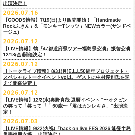
出演決定！
す
フィシャルサイトにて改めてご報告致します。
2026.07.16
今週末8/1(土)、2(日)門司BRICK HALLにて予定しております「フォーク
皆さまのご安全と心身のご健康、被災地の一日も早い復旧・復興を心よ
【GOODS情報】7/19(日)より販売開始！「Handmade
の爆発2026 〜座って演奏するスタイルです〜」公演に関しまして、
Rockふきん」&「モンキーTシャツ」NEWカラー(サンドベ
りお祈り申し上げます。
本日現在開催させていただく予定です。
ージュ)
2026.07.12
7/19(日)「フォークの爆発2026 〜座って演奏するスタイルです〜」＠有
まだ九州地方では余震が続き、交通機関が麻痺している状況を鑑み、
【LIVE情報】鶴『47都道府県ツアー福島県公演』振替公演
楽町I’M A SHOW 公演より、またまたNEWグッズが登場！
もしチケットをお持ちの方で今回の公演へのご来場が難しい方につきま
12/18(金)開催決定！
エプロンからスタートした新たな企画「Handmade Rock」シリーズ第二
して、
2026.07.12
弾、「Handmade Rockふきん」の販売が決定！
そのまま未使用のチケットをお持ちいただけましたら、
延期となっておりました鶴『47都道府県ツアー福島県公演』の振替公演
そして、絶賛販売中の「モンキーTシャツ」にサンドベージュのボディに
【トークライブ情報】8/31(月)E.L.L50周年プロジェクト・
1年間（2027年8月まで）九州地方で今後発表されるワンマンツアー、ラ
が決定しました。
グリーンのプリントが夏らしいNEWカラーが追加！
スペシャルトークイベントvol.1、ゲストに中村達也氏を迎
イブで有効とさせていただきます。
合わせて、
振替公演にご来場が難しい方へ、
払い戻しのご案内もござい
ぜひチェックしてくださいね！
えて開催決定！
手続きなどは特にありませんが、入場整理番号のみ無効となりますこと
ますので、以下ご確認をお願い致します。
2026.07.12
（入場順最後のご案内となりますこと）、
何卒ご了承いただけますと幸いです。
＜延期日程＞
【LIVE情報】12/2(水)奥野真哉 還暦イベント “〜オクピン
■2026年4月19日（日） 鶴 5周⽬の47都道府県ツアー「鶴フェスへの道」
の笑って︕笑って︕︕ 60歳〜「君はカンレキさ」”出演決
また払い戻しのご希望の方は、大変お手数ですが、来月8月末までに、
定！
福島県公演
・ファンクラブ優先でご購入の方は ヤングフラワーズ
開場15:30 開演16:00
2026.07.03
flocommail@youngflowers.jp まで
↓
【LIVE情報】9/22(火祝)「back on live FES 2026 能登半島
・プレイガイドでご購入の方は flowerotegami@gmail.com まで
災害復興支援 」出演決定！