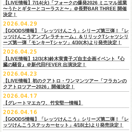
順をご確認の上、
サイズ：本体／約W310mm ×H340mm（持ち手含む500mm）
払戻し期限内にお手続きをお願いいたします。
ードミュージック
【LIVE情報】7/14(火)「フォークの爆発2026 ミニマル巡業
このトークシリーズでは、E.L.L.にこれまで関わってきたミュージシャ
vol.1
https://l-tike.com/guide/a_
持ち手／約W50mm × H160mm
cashpost.html
〜うたとギターとコーラスと〜」＠長野BAR THREE 開催
11/28(土) 宮崎LAZARUS 開場16:30/開演17:00 問い合わせ：LAZARUS
ン、関係者、そして当時はファンだった人々とともに、まもなく50年を
家主のツアー「YANUSHI LIVE TOUR 2026」にフラワーカンパニーズの
開催日時：2026年8月31日（月）開場19:00 開演19:30
決定！
※電子チケットの仕様上、
折りたたみマチ／約160mm
購入チケットを一部のみ払戻しすることはで
11/29(日) 鹿児島SR HALL 開場15:30/開演16:00 問い合わせ：SR HALL
迎えるライブハウスの、ツワモノたちの記憶を語っていきます。配信や
出演が決定！
◎「Handmade Rockエプロン」価格：￥5,500(税込）
会場：ell.SIZE （名古屋市中区大須2-10-43）
きません。
容量：約12L
12/5(土) 足利ライブハウス大使館 開場16:30/開演17:00 問い合わせ：
2026.04.29
インタビューでは語れない、ここだけの話もたくさん披露予定。
8/9(日)東京・SHIBUYA CLUB QUATTRO に出演させていただきます。
カラー：ダークインディゴ, キャメル
出演：鈴木圭介、グレートマエカワ、平野茂平 （Electric Lady Land会
（注 1）
※ ハンドル部分のゴムで止めて小さく携帯できます
金融庁管轄の資金移動者である株式会社ＤＧフィナンシャルテク
ネクストロード
【GOODS情報】「レッツけんこう」シリーズ第三弾！「レ
チケット完売となっておりました7/19(日)開催「フォークの爆発2026 〜
素材 ：
長） ゲスト：中村達也
ノ
ロジー(資金移動業者登録 番号：関東財務局長第 00094 号)の
12/6(日) 松本ALECX 開場15:30/開演16:000 問い合わせ：FOB新潟
7/10(金)開催のvol.0ではElectric Lady Land創始者であり現会長の平野茂
ッツけんこうアンブレラチャーム」＆リリックTシャツシリ
◎「YANUSHI LIVE TOUR 2026」 -東京公演-
座って演奏するスタイルです〜」東京・有楽町I’M A SHOW 公演につきま
（ダークインディゴ）綿 90％ , レーヨン 10％ デニム
チケット料金：全席指定¥3,500（税込） *未就学児童入場不可
「CASHPOST」が提供しているサービスです。
ーーーーー
12/11(金) 京都磔磔 〜年末恒例磔磔2デイズ〜 開場18:30/開演19:00
ーズ第一弾「モンキーTシャツ」4/30(木)より発売決定！
平氏をゲストに迎え、フラワーカンパニーズ メンバー4人とともにお届け
日時：2026/8/9(日) OPEN 17:00 / START 18:00
して、若干枚数＜立ち見指定＞での追加販売を行うことが決定しまし
（キャメル）綿 100％ キャンバス
チケット発売日：7月11日(土)10:00
購入されたマイページより払戻しさせていただきます。
問い合わせ：清水音泉
します。
2026.04.25
会場：SHIBUYA CLUB QUATTRO
8月29日(土)、30日(日)＠ゼビオアリーナ仙台 で開催されるスピッツ主催
た。
サイズ：フリー（着丈 92cm , 横幅 70cm , ショルダーテープ長 160cm）
プレイガイド：チケットぴあ
https://t.pia.jp/
PKコード：332-844
「レッツけんこう」シリーズ第三弾！アンブレラチャームの発売が決
マイページ：
https://l-tike.com/
mypage/
12/12(土) 京都磔磔 〜年末恒例磔磔2デイズ〜 開場16:30/開演17:00
今後のゲスト発表と合わせて、どうぞお楽しみに！
出演：家主 GUEST：フラワーカンパニーズ
「ロックのほそ道2026 〜15th Anniversary Special〜」にフラワーカンパ
※ フロントポケットにペン差し付き
お問い合わせ：ell.SIZE 052-211-3997
【LIVE情報】12/3(木)鈴木実貴子ズ自主企画イベント『心
定！
※本手続き中の操作、ご登録内容はしっかりとご確認のうえ、
お手続き
問い合わせ：清水音泉
チケット前売料金：一般 4,500円 / 学生 3,500円(共にドリンク代別)
ニーズの出演が決定！
◎「フォークの爆発2026 〜座って演奏するスタイルです〜」
臓の騒音』＠新代田FEVER 出演決定！
Electric Lady Landホームページ ＞
https://www.ell.co.jp/
アルミ蒸着袋入り、ランダムでご購入いただく”どれになるかお楽しみス
ください。
12/19(土) 盛岡岩手県公会堂21号室 〜ツアー最終日はフォークの爆
◎ツワモノたちの記憶〜E.L.L50周年プロジェクト・スペシャルトーク〜
※学生は公演当日に学生証の提示が必要となります
フラワーカンパニーズの出演日は8月29日(土)になります。
7/19(日)東京・有楽町I’M A SHOW 15:15/16:00
※本イベントはトークイベントです。当日はライブパフォーマンスはご
2026.04.23
タイル”での販売となります。
またお手続き時のお客様の不備に伴う対応は一切できかねますため
、ご
発〜 *アコースティックライヴ 開場16:30/開演17:00 問い合わせ：ノ
vol.0
※中学生以下無料
追加チケット＞立ち見指定 ￥5,500（税込/ドリンク代別）
ざいません。
了承ください。
ースロードミュージック
【LIVE情報】初のクアトロ・ワンマンツアー「フラカンの
開催日時：2026年7月10日（金）開場18:30 開演19:00
プレイガイド：チケット(イープラス)：
5月15日(金)18:00より、チケット先行受付もスタート！（〜5月24日
発売日：5月30日(土)10:00〜
さらに、フラカンの楽曲（歌詞）をデザインしたリリックTシャツシリー
※メール受信に際して、
事前に下記2つのドメインを受信できるように設
チケット料金：前売￥5,200(税込/ドリンク代別途要) / *12/19盛岡公演の
クアトロツアー2026」開催決定！
会場：ell.SIZE （名古屋市中区大須2-10-43）
一般チケット発売日：2026/5/30(土) 10:00 URL：
(日)23:59まで）
問：ネクストロード 03-5114-7444（平日14～18時）
https://nextroad-
モノブライトの対バンツアーにフラワーカンパニーズの出演が決定！
ズが新たに登場！
定しておいてくだ
さい。
み 前売￥5,500(税込/指定席/ドリンク代別途要)
2026.04.17
出演：フラワーカンパニーズ ゲスト：平野茂平 （Electric Lady Land会
https://eplus.jp/yanushi/
「ロックのほそ道」15周年、みんなで盛大にお祝いしましょう！
p.com/contact/
10/16(金)恵⽐寿LIQUIDROOM 公演に出演させていただきます。
第一弾は1998年リリースのアルバム『マンモスフラワー』収録「モンキ
メールが届かない場合等も、
必ず期間内にご自身で設定をご確認くださ
＊全公演共通＞高校生以下は当日¥2,000キャッシュバック（
当日年齢を
長）
問い合わせ：HOT STUFF PROMOTION 050-5211-6077
https://www.red-
【グレートマエカワ、竹安堅一情報】
ー」の歌詞をデザインした「モンキーTシャツ」！
い。
証明できるもの（学生証、保険証など）
のご提示が必要となります）
チケット料金：全席指定¥3,500（税込） *未就学児童入場不可
hot.ne.jp/
☆オフィシャル先行☆
一般発売に先がけ、5/22(金)よりオフィシャル先行受付がスタート！
2026.04.16
≪受信可能ドメイン≫
l-tike.com
/
ent.
lawson.co.jp
一般チケット発売日：8月29日(土)
うつみようこ＆Yokoloco Band LIVE情報
チケット発売日：5月30日(土)10:00
5月15日(金)18:00 〜 5月24日(日)23:59
どうぞお見逃しなく！
4/30(木)恵比寿リキッドルーム公演より販売開始いたします！
＜お問合せ＞ローソンチケットインフォメーション
https:
//l-
【GOODS情報】「レッツけんこう」シリーズ第二弾！「レ
[オクノシンヤ(key)クハラカズユキ(ds)グレートマエカワ(b)竹安堅一(g)う
プレイガイド：チケットぴあ
https://t.pia.jp/
https://w.pia.jp/s/hosomichi26ofs/
tike.com/contact/
ッツけんこうステッカーセット」4/18(土)より発売決定！
つみようこ (vo.g)]
お問い合わせ：ell.SIZE 052-211-3997
＊本公演のチケットはチケット不正転売禁止法の対象となる「特定興行
◎「monobright TAIBAN Series 2026 〜SECOND PRIMAL〜」