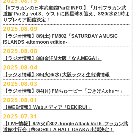
2025.08.15
全16種類
また、フラカン武道館応援企画として四星球とPIGGSが出演、
9/18(木)高
う紹介と共に、1998年発表のアルバム『マンモスフラワー』の最後に収
BRAHMAN ｢tour viraha 2026｣の
※フィギュア・チェキ・トートの引換券が出た時は、当日中にお引
【#フラカンの日本武道館Part2 INFO.】『月刊フラカン武
き換
円寺HIGHで開催される「SET YOU FREE〜VS SERIES」にグレートマ
録された“虹の雨あがり”が始まった瞬間には、観客たちからどよめきにも
3月22日(日) 愛知 名古屋ReNY limited公演にフラワーカンパニーズの出演
道館 Part2』vol.8、ゲストに四星球を迎え、8/20(水)21時よ
えください。
エカワがDJで出演決定！
フラカン武道館チケットの最後の手売り販売も
似た歓声が上がった。＜いつまでもそう どこまでもそう これからも
が決定しました！
りプレミア配信決定！
【 フィギュア 】4体セット , 高さ:最大8cm
実施！
きっとそうさ／うまくいく事もあって うまくいかない事はないのさ＞
【 チェキ 】1枚
2025.08.09
――そう歌う“虹の雨あがり”を今、武道館で歌いたいと思ったバンドの心
◎BRAHMAN ｢tour viraha 2026｣
【 トート 】高さ35 × 底幅39 × マチ10 cm , 素材:綿100% キャンパス
合わせてお見逃しなく！
が、とても強くて、優しくて、頼もしい。
日時：3月22日(日) 17:00open 18:00start
【ラジオ情報】8/9(土) FM802「SATURDAY AMUSIC
【 アクリルキーホルダー 】本体部分:最大 縦56 × 横30 × 厚さ3 mm
個人的にこの日のハイライトは、本編の終盤で披露された“最後にゃなん
ISLANDS -afternoon edition-」
会場：愛知 名古屋ReNY limited
【 マスキングテープ 】テープ幅30mm , 5m巻き , 材質:紙
＜番組情報＞
とかなるだろう”だった。2017年発表のアルバム『ROLL ON 48』に収録
出演：BRAHMAN,、フラワーカンパニーズ
2025.08.08
■8月9日(土) 12:00〜18:00 FM802「SATURDAY AMUSIC ISLANDS -
【 フォンタブ 】本体部分:55 × 55 mm , 材質:ポリエステル+TPU強化布 ,
『月刊フラカン武道館 Part2』武道館直前スペシャル
された楽曲。このアルバムは前回の武道館公演のあとにリリースされた
チケット料金：3500円(税込/ドリンク代別途要)
【ラジオ情報】8/8(金)FM大阪「なんMEGA!」
afternoon edition-」
金属Dカン
9月17日(水)21:00〜生配信
最初のアルバムであり、そして、このアルバムから再びフラカンは自主
一般チケット発売日：10月4日(土) 10:00
＊グレートマエカワ コメントOA（グレートマエカワの勝手にtop3 / 13〜
2025.08.04
【 缶バッジセット 】2個組 , 直径32mm
本番URL：
https://www.youtube.com/live/ND1cdsaWaZI
レーベルでの活動に戻った。そんな時期に歌われた＜最後の最後の最後
問い合わせ：ジェイルハウス 052-936-6041 www.jailhouse.jp
■8月8日(金) 12:00〜15:00 FM大阪「なんMEGA!」
14時台）
10月25日＠熊本Djangoを皮切りに30箇所31公演を回る全国ワンマンツア
には 絶対なんとかなるんだぜ＞というフレーズは、この2025年の武道
【ラジオ情報】8/5(火)6(水) 大阪ラジオ生出演情報
＊グレートマエカワ インタビューOA
https://funky802.com/saipm/
ー「フラカンのチョイナチョイナ’25/’26」の10月〜12月公演分の一般チ
＊アーカイブ配信中！
館の観客席にいる僕にとって、未来への希望のメッセージのように響い
https://www.fmosaka.net/_sites/16782390
2025.08.03
■8月5日(火)15:00〜18:00 FM COCOLO「MARK’E MUSIC MODE」
ケットが8月30日(土)より発売スタート！
■vol.0 番組スタート直前スペシャル
た。「絶対になんとかなる」――そう歌うロックバンドが、武道館のス
【ラジオ情報】8/4(月) FMちゅーピー「ごきげんchu〜」
＊オクノマサヒコ（オクノシンヤ／グレートマエカワ） 生出演(16:00台
ゲスト：スキマスイッチ
テージで、とても人間くさく、それでいて光に照らされながらロックを
出演予定）
2025.08.01
9/20(土)開催の日本武道館公演を経て、さらに勢いを増してまわるフラカ
https://www.youtube.com/watch?
v=BR4CmNuGCLg&t=28
演奏している。これって、シンプルに奇跡じゃないか。
■8月4日(月)14:00〜17:00 FMちゅーピー「ごきげんchu〜」
https://cocolo.jp/site/blog/1150
ンの全国ツアー、
どうぞお楽しみに！
また武道館でフラカンのライブが観たい。そう心から思う。武道館はほ
【WEB情報】Webメディア「DEKIRU!」
https://chupea.fm/
■vol.1
いほいできる会場ではなくても、こんなフラカンのライブをこれからい
＊グレートマエカワ 生出演(15:00〜出演予定）
2025.07.31
■8月6日(水)14:00〜17:51 FM802「THE NAKAJIMA HIROTO SHOW 802
7/31(木)Webメディア「DEKIRU!」
◎フラワーカンパニーズ ワンマンツアー「フラカンのチョイナチョイ
ゲスト：加藤ひさし、古市コータロー(THE COLLECTORS)
っぱい観たい。思えば初めてロックを聴いた頃からずっと、その衝撃や
【LIVE情報】9/2(火)｢802 Jungle Attack Vol.6 -フラカン武
RADIO MASTERS」
＊グレートマエカワインタビュー掲載
ナ’25/’26」
https://www.youtube.com/watch?
v=kTtAgK2Iq4A&t=2345s
感動が「思い出」という箱の中に納まらなくて、ずっとリアルに生き続
10年ぶり2回目となる日本武道館公演『フラカンの日本武道館 Part2 〜
道館壮行会-｣＠GORILLA HALL OSAKA 出演決定！
＊グレートマエカワ 生出演(17:00台出演予定）
「グレートマエカワさんのDIY魂が知りたい！〜自分たちが「面白い」と
2025年
けちゃうものだから、僕はこうやって文章を書いたりしている。この10