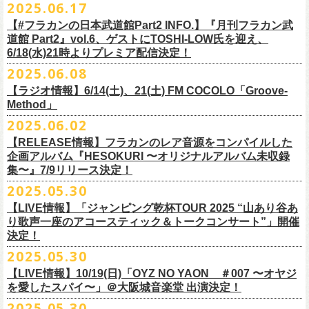
2025.06.17
☆リリース詳細☆
ト、7回目のゲストとして、
ラッパー・シンガソングライターのNovel
◎フラワーカンパニーズ ワンマンツアー「フラカンのチョイナチョイ
フラワーカンパニーズ デジタルシングル
【#フラカンの日本武道館Part2 INFO.】『月刊フラカン武
Coreの出演が決定！
楽曲の歌詞に着目し、
気鋭のイラストレーターが自らのフィルターを通
☆フラワーカンパニーズ web shop【ニワトリ堂】
道館 Part2』vol.6、ゲストにTOSHI-LOW氏を迎え、
ナ’25/’26」
「ただいま実演中/ピュアな匂いがチョイナチョイナ」
して、
その世界観を絵本として再構築するプロジェクト、”歌詞（うた）
フラワーカンパニーズと怒髪天が出演する子供ばんどデビュー45周年祝
https://flowercompanyzinc.stores.jp/
6/18(水)21時よりプレミア配信決定！
2025年
収録曲：
番組スタート直前スペシャルのvol.0としてスキマスイッチ、
第１回目の
の本棚”。その第４弾としてフラワーカンパニーズ「深夜高速」が7/11(金)
うツアー子供ばんど「おかげさまで45周年 〜 祝！生存確認スペシャル
10月25日(土) 熊本Django 16:30/17:00
1. ただいま実演中
2025.06.08
ゲストとしてTHE COLLECTORSの加藤ひさし(vo)と古市コータロー(
g)、
に発売。
〜『弱きを助け強きを挫く』心強き後輩たちに支えられ（涙）」、
改めまして、どうぞ宜しくお願い致します。
◎「ライブでこんにちは！手ぬぐい」
◎「HESOKURIアクキー」
10月26日(日) 長崎ホンダ楽器 15:30/16:00
2. ピュアな匂いがチョイナチョイナ
第２回目にHump Back、第３回目はスターダスト☆レビューの根本要、
これを記念し、絵本の作画を担当してくださったイラストレーターの丹
【ラジオ情報】6/14(土)、21(土) FM COCOLO「Groove-
7/20(日)大阪公演のチケットが完売御礼となっていましたが、ご好評につ
価格：800円(税込)
価格：1500円(税込)
11月3日(月・祝) 渋谷duo MUSIC EXCHANGE 15:15/16:00
＊各音楽サービスにて7/16(水)よりリリース
第４回目は南海キャンディーズの山里亮太、
第５回目は筋肉少女帯の大
Method」
下京子さんと、フラワーカンパニーズ・鈴木圭介によるサイン会＋トー
きチケット若干枚数追加発売決定しました！
サイズ：75×41ｍｍ
素材 ： 綿100％
11月8日(土) 徳島club GRINDHOUSE 16:30/17:00
槻ケンヂ、
そして第６回目はBRAHMANのボーカル・TOSHI-
LOWを招き
クショーをHMV&BOOKS SHIBUYA 6F イベントスペースで開催いたし
名古屋公演も絶賛発売中！
2025.06.02
サイズ：90cm × 33cm
6/14(土)、21(土) 20:00～21:00 FM COCOLO「Groove-Method」
11月9日(日) 米子AZTiC laughs 15:30/16:00
お届けしてきた今番組（全回アーカイブ配信中）、
第7回目となる今回の
ます。
３バンド、気合いパンパンで名古屋＆大阪でお待ちしております！
【RELEASE情報】フラカンのレア音源をコンパイルした
”GROOVE”というキーワードを軸に、楽曲の”
GROOVE”
を生み出すベー
11月15日(土) 福井CHOP 16:30/17:00
ゲストは、
初対面となるBMSG所属のラッパー・シンガソングライター
企画アルバム『HESOKURI 〜オリジナルアルバム未収録
シストが語る本格的な音楽プログラム
11月16日(日) 神戸VARIT. 15:30/16:00
のNovel Coreを招聘。
集〜』7/9リリース決定！
6月後半の２週に渡り、グレートマエカワがDJを担当します
11月29日(土) 名古屋E.L.L 16:30/17:00
「深夜高速」
を始めフラカンの曲に救われ影響を受けてきたと公言し、
★鈴木圭介（著）、丹下京子（絵） 歌詞（うた）の本棚 『深夜高速』
◎子供ばんど「おかげさまで45周年 〜 祝！生存確認スペシャル 〜『弱
2025.05.30
https://cocolo.jp/site/blog/6200/
11月30日(日) 静岡サナッシュ 15:30/16:00
自身の曲の歌詞にも入れ込むほどの思いを持つNovel Coreと、その噂を聞
発売記念イベント★
きを助け強きを挫く』心強き後輩たちに支えられ（涙）」
12月6日(土) 宇都宮HEAVEN’S ROCK VJ-2 16:30/17:00
【LIVE情報】「ジャンピング乾杯TOUR 2025 “山あり谷あ
いていたフラカンメンバーの、
お互いに嬉しさを隠せない貴重な初トー
・7月19日(土) 開場17:15/開演18:00 名古屋Electric Lady Land
10年ぶり2回目となる日本武道館公演『フラカンの日本武道館 Part2 〜
12月7日(日) 水戸LIGHT HOUSE 15:30/16:00
り歌声一座のアコースティック＆トークコンサート”」開催
クは必見！ いつか対バンという話にも！？
■開催日時：2025年7月13日（日） 13:00～
(問)JAILHOUSE 052-936-6041 www.jailhouse.jp
超・今が旬〜』を9月20日(土)
に開催するフラワーカンパニーズ、
武道館
決定！
12月13日(土) 盛岡CLUB CHANGE WAVE 16:30/17:00
■場所：HMV&BOOKS SHIBUYA 6F イベントスペース
・7月20日(日) 開場16:30/開演17:00 心斎橋Music Club JANUS (問)清水音
公演を直前に控えた9月3日(水)、
トークイベントを開催！
12月14日(日) 弘前KEEP THE BEAT 15:30/16:00
2025.05.30
7月21日(月祝)21:00より配信されます。
■内容：サイン会＋トークショー
泉 info@shimizuonsen.com
12月21日(日) 京都磔磔 15:30/16:00
8/24(日)F.A.D YOKOHAMAにて開催する「横浜ストーリー 〜武道館前の
【LIVE情報】10/19(日)「OYZ NO YAON ＃007 〜オヤジ
会場は登録有形文化財に指定されている京都・
紫
明
会館
にて、
2024年4月
12月22日(月) 京都磔磔 18:30/19:00
一撃〜」の一般チケットが本日6/29(日)10:00より発売開始！
フラカンの日本武道館公演のチケットは絶賛発売中。
を愛したスパイ〜」＠大阪城音楽堂 出演決定！
<イベント参加方法>
出演：子供バンド、怒髪天、フラワーカンパニーズ
よりスタートし今年2年目に突入した京都・α-
STATIONのフラワーカンパ
2026年
合わせてお見逃しなく！
電子チケットで対象商品をご予約ご購入いただいたお客様は先着にてイ
チケット料金：前売り オールスタンディング ￥6,900-（整理番号付/別途
10年ぶり2回目となる日本武道館公演『フラカンの日本武道館 Part2 〜
2025.05.30
ニーズのレギュラー番組「
CHARMING BONGO」の公開収録を兼ねて行