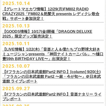
2025.10.14
てきた日」】
＊12/4(木)配信開始予定
Riip Beer他（Ever Green Imports）
＊12/4(木)配信開始予定
注意事項
＊U-NEXT独占ライブ配信詳細
人生を変えた1枚のレコードについて訊く「ロックンロールが降ってきた
◎ フラワーカンパニーズ「神さまツアー」～年末恒例磔磔2デイズ～ 1
＊11/20(木)より配信中
【グレートマエカワ情報】12/29(月)FM802 RADIO
Y.MARKET BREWING
◎ フラワーカンパニーズ「神さまツアー」～年末恒例磔磔2デイズ～ 1
※営利目的のチケットの転売は固くお断り致します。転売チケットは入
◎フラワーカンパニーズ「フラカンの日本武道館 Part2 〜超・今が
日」に、先ごろ、二度目の日本武道館公演を成功させたフラワーカンパ
日目 2023.12.13 京都磔磔
◎「フラカンの横浜アリーナ -リモートライヴ編- 〜生き続けてる事は最
CRAZY2025「FM802＆怒髪天 presents レディクレ歌合
US BREWERY（近日発表！）
日目 2023.12.13 京都磔磔
場をお断りする場合もあ
旬〜」
ニーズのグレートマエカワが登場。自身の音楽人生とフラワーカンパニ
◎ フラワーカンパニーズ「神さまツアー」～年末恒例磔磔2デイズ～ 2
戦」サポート参加決定！
大のメッセージ！〜」
US BREWERY（近日発表！）
◎ フラワーカンパニーズ「神さまツアー」～年末恒例磔磔2デイズ～ 2
りますのでご注意ください。
年末恒例となっている大晦日ライブ「ヤングナイター」改め、「ヤング
配信日：2025年12月5日(金)19:00〜 ※見逃し配信あり
ーズの現在地を語る。
日目 2023.12.14 京都磔磔
＊11/27(木)より配信中
2025.10.13
US BREWERY（近日発表！）
日目 2023.12.14 京都磔磔
※撮影・録音・録画などは禁止とさせていただきます。また開場時のご
デーゲーム’25」の開催が決定！
視聴料：U-NEXT月額会員視聴無料配信URL：
https:
https://donutroll.tokyo/wd/20251110_donut20/
◎『フラワーカンパニーズ「ゾロ目だョ全員集合!〜フラカン33年、野音
自分の席以外の席取りは
【GOODS情報】10/17(金)開催「DRAGON DELUXE
//t.unext.jp/r/flowercompanyz
99年〜」2022.9.23 日比谷野外大音楽堂』
出演アーティスト：
ご遠慮ください。
2025」限定グッズ販売決定！
12月31日(水)＠新代田LIVE HOUSE FEVERにて、今年は14:00からライ
アホマイルド坂本（MC）
※飲食を伴うイベントのため、公演当日、体調不良や発熱症状のある方
ブスタート！
2025.10.11
＊U-NEXT過去ライブ作品配信詳細
10月17日(金)＠名古屋DIAMOND HALLにて開催するフラワーカンパニー
は、来場をご遠慮いただ
年越しのライブ配信はございません。
※配信開始日は変更になる場合があります
【LIVE情報】1/22(木)「音楽と人＆僕たちプロ野球大好き
＊＊＊＊＊＊
ズ presents 「DRAGON DELUXE 2025〜特別編〜」【俺たちのザ・ベス
2月6日（金）
きますようお願いいたします。
チケットの発売日は11月15日(土)。
10月25日(土)よりスタートしたフラワーカンパニーズ ワンマンツアー
ミュージシャンpresents 「神田ナイトカーニバル」 〜樋口
ーーー12/5(金)19:00〜U-NEXTにて独占ライブ配信開始！ーーー
トテンPart2】
◆音楽◆
※ミュージシャンによるトークイベントですが、音楽の話は一切いたし
「フラカンのチョイナチョイナ’25/’26」 ポスターをニワトリ堂にて限定
豊59th BIRTHDAY LIVE〜」出演決定！
①11/20(木)配信開始予定
◎フラワーカンパニーズ「フラカンの日本武道館 Part2 〜超・今が
の限定グッズとして、アクリルキーホルダーの販売が決定！
bird
ませんのでご了承くださ
今年も充実のライブ・
ツアー活動を行なってきたフラカンの2025年のラ
販売致します。
◎「フラカンの横浜アリーナ -リモートライヴ編- 〜生き続けてる事は最
2025.10.07
旬〜」
当日会場にて販売いたします。
THE LOCAL PINTS
い。
『音楽と人』で好評連載中のBUCK∞TICKのベーシスト・樋口豊のコラム
イブ納めとな
る今公演、どうぞお楽しみください！
10月30日(木)9:00〜販売開始となります。
大のメッセージ！〜」 2020.8.27 横浜アリーナ *無観客配信ライブ
配信日：2025年12月5日(金)19:00〜 ※見逃し配信あり
【#フラカンの日本武道館Part2 INFO.】[column] 9/20(土)
「タイガース、今年も優勝だ!!」から派生したトークイベント〈僕たち、
＊数に限りがございます。
視聴料：U-NEXT月額会員視聴無料
「フラカンの日本武道館 Part2 〜超・今が旬〜」＠日本武
◆お笑いステージ◆
公演に関するお問い合わせ LOFT9 Shibuya
プロ野球大好きミュージシャンです！〉presentsによるライヴの開催が決
◎フラワーカンパニーズ大晦日ライブ「ヤングデーゲーム’25」
②11/27(木)配信開始予定
配信URL：
https:
//t.unext.jp/r/flowercompanyz
道館 ライブレポート
レギュラー
https://www.loft-prj.co.jp/schedule/loft9/contact
定！
日時：12月31日（水）OPEN 13:30/ START 14:00
◎ワンマンツアー「フラカンのチョイナチョイナ’25/’26」 ポスター
◎「ゾロ目だョ全員集合!〜フラカン33年、野音99年〜」
2022.9.23 日比
＊＊＊＊＊＊
長州小力
2025.09.27
主催：音楽と人編集部
https://ongakutohito.com/
樋口豊さん59歳の誕生日2日前の開催となる今企画、
会場：新代田LIVE HOUSE FEVER
価格：900円(税込) *送料別
谷野外大音楽堂
まーな
出演は、トークイベントでお馴染みの〈プロ野球大好きミュージシャ
一般チケット発売日：前売 ￥5,500（税込／D代別）※お土産ステッカー
【#フラカンの日本武道館Part2 INFO.】音楽ナタリー ライ
＊サイズ：B2（515mm×728mm）
年末恒例FM802主催のロック大忘年会「FM802 ROCK FESTIVAL RADIO
ン〉たちを中心としたスペシャルバンド（グレートマエカワが参加）、
ブレポート
付き
＊販売期間：2025年10月30日(木)9:00 〜 ※在庫が無くなり次第終了
③12/4(木)配信開始予定
10月25日＠熊本Djangoを皮切りに30箇所31公演を回る全国ワンマンツア
CRAZY 2025」最終日12/29(月)、怒髪天がハウスバンドとなり、一夜限り
2月7日（土）
POLYSICS、そしてフラワーカンパニーズ。
※保護者同伴に限り高校生以下入場可能、当日￥2,
000キャッシュバック
＊2025年11月上旬〜発送予定