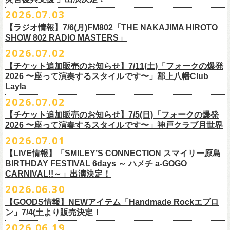
ご連絡いただきますようお願い致します。
＜振替日程＞
2026.07.03
◎チャリティーグッズ「思いのチャーム」（*リフレクターチャーム）
ご来場くださる皆様はどうぞお気をつけて会場までいらしてください。
【ラジオ情報】7/6(月)FM802「THE NAKAJIMA HIROTO
■2026年12月18日（金） 鶴 5周⽬の47都道府県ツアー「鶴フェスへの
価格：各600円（税込）
11月1日、2日に@Zepp DiverCity Tokyoで開催されるSHELTER35周年を
SHOW 802 RADIO MASTERS」
道」福島県公演
カラー：白、緑、赤オレンジ
締めくくるファイナル2DAYSイベント「SHELTER 35th Anniversary
フラワーカンパニーズ メンバー、スタッフ一同
2026.07.02
開場18:30 開演19:00
Finale ” ZeppがSHELTERになります ” 」のDAY2にフラワーカンパニーズ
■7月6日(月)14:00〜17:51 FM802「THE NAKAJIMA HIROTO SHOW 802
会場：福島県・OUTLINE 出演：鶴 / フラワーカンパニーズ
【チケット追加販売のお知らせ】7/11(土)「フォークの爆発
の出演が決定！
RADIO MASTERS」
9/19(土)開催「いしがきMUSIC FESTIVAL2026」に出演決定！
※開場開演時間が変更になります。ご注意ください。
2026 〜座って演奏するスタイルです〜」郡上八幡Club
SHELTER35周年を締めくくるファイナルをサバシスターと一緒にお祝い
＊鈴木圭介、グレートマエカワ 生出演(17:00台出演予定）
今年はマチナカステージにてアコースティックライブの出演となりま
詳細：
https://afrock.jp/live/
21483/
Layla
させていただきます！
https://funky802.com/masters/
す。
2026.07.02
8/1(土)12:00よりチケット一般発売スタート！
◎「SHELTER 35th Anniversary Finale ” ZeppがSHELTERになります ”
【チケット追加販売のお知らせ】7/5(日)「フォークの爆発
お待ちしております！
ーーーーーーーーーーー
DAY2」
2026 〜座って演奏するスタイルです〜」神戸クラブ月世界
＊振替公演にご来場が難しい方へ以下払い戻しのご案内です。
日時：2026年11月2日(月)
2026.07.01
◎「いしがきMUSIC FESTIVAL2026」
会場：Zepp DiverCity Tokyo
日程：026年9月19日(土)
【LIVE情報】「SMILEY’S CONNECTION スマイリー原島
＜払い戻し期間＞
出演：サバシスター、フラワーカンパニーズ
BIRTHDAY FESTIVAL 6days ～ ハメチ a-GOGO
会場：岩手県盛岡市盛岡城跡公園を中心に開催
チケット料金：オールスタンディング：¥3,935、２Ｆ指定：¥3,935 ※
7月13日 10:00～7月27日 23:59
◎「Handmade Rockふきん」
CARNIVAL!!～」出演決定！
チケット発売日：8月1日(土)12:00
ドリンク代別 ※未就学児入場不可
価格：￥1,200(税込）
※TSURUKAI先行、
その他プレイガイドなどで4月19日福島公演のご購入
その他詳細：OFFICIAL SITE：
https://www.ishigaki-fes.jp/
2026.06.30
☆最速先行受付スタート！
カラー：レッド , ブルー
済チケット
をお持ちの方はそのまま使用可能となります。
2026年
9月2日〜6日に開催される
スマイリー
原島さんのイベント
https://eplus.jp/sf/detail/4579890001-P0030001P0030002?
【GOODS情報】NEWアイテム「Handmade Rockエプロ
素材：綿 100％
「SMILEY’S CONNECTION スマイリー原島 BIRTHDAY FESTIVAL
#いしがき2026
ン」7/4(土より販売決定！
P6=001&P1=0402&P59=1&block=true
サイズ：28 × 28 cm
6days ～ ハメチ a-GOGO CARNIVAL!!～」出演決定！
【チケットぴあにてご購入のお客様】
#いしがきミュージックフェスティバル
その他詳細：イベントオフィシャルサイト
https://shelter35th.com/
生地：8重ガーゼふきん
2026.06.19
フラワーカンパニーズは
＜
day
２下北沢
CLUB Que
編＞
9月3日(木)下北沢
払戻方法は、
チケットの受取方法や支払方法などにより異なります。