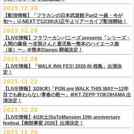
【会場】スタジオ841 埼玉県大里郡寄居町寄居1010
※6/13＠鳥羽はドリンク代なし
受付期間：
4/4(
土
)21:00
～
4/30(
木
)23:
59
◎「オクノマサヒコ Japan Tour2026初夏の陣〜奥野還暦イヤー記念
当初2月7日(土)でご案内しておりましたが、諸事情により、
チケット料金：前売り¥5.200(税込/D別/整理番号付)
※高校生以下は当日¥2,000キャッシュバック（
当日年齢を証明できるも
ますのでご注意ください。
2025.12.30
【出演】湯川トーベン、グレートマエカワ
※高校生以下は当日¥2,000キャッシュバック（
当日年齢を証明できるも
受付
URL
：
‘
https://eplus.jp/
sambomaster/
祭〜」
2月11日(水祝)からの発売に変更となりました。
一般チケット発売日：2026年3月8日(日)
の（学生証、保険証など）
のご提示が必要となります）
※撮影・録音・録画などは禁止とさせていただきます。また開場時のご
【チャージ】￥4,000
【配信情報】「フラカンの日本武道館 Part2 〜超・今が
の（学生証、保険証など）
のご提示が必要となります）
枚数制限
ご予定していただいた皆さまにはご迷惑おかけしますが、何卒宜しくお
プレイガイド：
一般チケット発売日：3月28日(土)
自分の席以外の席取りは
【予約】
旬〜」U-NEXTで12/30(火)正午よりアーカイブ配信開始！
一般チケット発売日：3月8日(日)10:00
・ライブハウス公演：お
1
人様
1
公演につき
1
枚まで
＊5/15(金)大阪ムジカジャポニカ
願い致します。
イープラス
お問い合わせ : 浮雲社中
contact@ml.ukigmo.org
ご遠慮ください。
https://www.facebook.com/p/%E3%82%B9%E3%82%BF%E3%82%B8%
プレイガイドなど詳細はライブページにてご確認ください
当落結果：
2025.12.28
5/2(
土
)13:00
予定
DJ&LIVE オクノマサヒコ
2024年9月に荻窪TOP BEAT CLUBでフラワーカンパニーズ＆うつみよう
問い合わせ：柳ヶ瀬アンツ
http://www.
ants69.com/information.html
※マスクの着用は任意となりますが、過度な発声や他のお客様のご迷惑
E3%82%AA%EF%BC%98%EF%BC%94%EF%BC%91-
https://flowercompanyz.com/live/2026/01/30/8956
入金期限：
5/4(
月
)21:00
(奥野真哉、グレートマエカワ)
◎フラワーカンパニーズ presents 「シリーズ・人間の爆発 〜
友部
さん
と
こ＆YOKOLOCO BAND合同企画として初開催、昨年は毎年恒例のフラワ
となる声量はお控えく
【LIVE情報】フラワーカンパニーズ presents「シリーズ・
61550212223544/
発券開始日：各公演日
10
日前～
ゲストDJ:45CLUB（mic&VITON6969）
鹿児島ー熊本のハイエース旅〜」
ーカンパニーズ主催イベント「DRAGON DELUXE」の特別編として11月
人間の爆発 〜友部さんと鹿児島ー熊本のハイエース旅
ださい。
＊追加された6/28(日)札幌公演は3/28(土)からの発売になります
ーーーーーーーーーーーーーー
18:00〜
日時：2026年4月5日(日) 開場14:30 開演15:00
（仮）〜」＠熊本Django 開催決定！
に名古屋DIAMOND HALで行ったスペシャル企画「俺たちのザ・ベストテ
※飲食を伴うイベントのため、公演当日、体調不良や発熱症状のある方
¥3,000(ドリンク別)
会場：熊本Django
ン」。
は、来場をご遠慮いただ
2025.12.28
◎「まいう〜ロックフェス2026」
6/28(日) 札幌musica hall cafe 開場15:30/開演16:00 問：浮雲社中
整理番号あり
出演：フラワーカンパニーズ、
友部
正人
1978年〜1989年まで放送されていた伝説の歌番組【ザ・ベストテン】の
きますようお願いいたします。
【LIVE情報】「WALK INN FES! 2026 IN 桜島」出演決
【公演日】2026/2/10 (火)
チケット料金：4,800円（税込/整理番号付/ドリンク代別）
U25(25歳以下〜入場ラスト・要証明)¥2,000(D別）
チケット料金：5200円（税込/ドリンク代別/整理番号付）
トリビュート企画として、誰もが口ずさめる当時ヒットした歌謡曲のみ
※ミュージシャンによるトークイベントですが、音楽の話は一切いたし
定！
【開場/開演】18:30/19:00
※高校生以下は当日¥2,000キャッシュバック（
当日年齢を証明できるも
2/28 19時よりこちらのフォームで予約開始！
一般チケット発売日：2026年2月11日(水祝)10:00
で全て構成するカヴァーライヴとなる今企画。同時代に音楽に目覚めた
ませんのでご了承ください。
2025.12.22
【会場】荻窪 TOP BEAT CLUB
の（学生証、保険証など）
のご提示が必要となります）一般チケット一
https://musicaja.info/11920
釜石市民ホール TETTOで開催される「Mobstyles presents
プレイガイド：イープラス
バンドマンたちが数々の昭和歌謡曲へのリスペクトを全身全霊でぶつけ
【出演】オーバーオールズ（石塚英彦、三宅伸治、グレートマエカワ、
般チケット発売日：3月28日(土)10:00
【LIVE情報】3/26(木)「PON pre WALK THIS WAY〜12年
KOKOKARA」にフラワーカンパニーズの出演が決定！
問い合わせ：熊本Django
る、そのスペシャルなステージの噂は各所に拡がり、次回への熱望の声
公演に関するお問い合わせ 新宿ロフトプラスワン 03-3205-6864
石塚幸作）／GSK／どんぐりパワーズ／工膝わたる（THE NUGGETS）
目でも終わらない青春の歌〜」＠KT ZEPP YOKOHAMA 出
フラワーカンパニーズのアコースティック企画「
フォークの爆発2026」
＊5/16(土)広島bar edge
本日よりオフィシャル先行の受付もスタート！
を受け、「俺たちのザ・ベストテン2026」の開催が決定！
主催：音楽と人編集部 https://ongakutohito.com/
【前売】￥5,000 ( +1D)
演決定！
の開催が決定！
DJ&LIVE オクノマサヒコ
東日本大震災から15年、新たなスタートを応援するイベント、ぜひお待
トークイベント〈第11回！ 僕たち、プロ野球大好きミュージシャンで
【発売場所】イープラス／Peatix
2025.12.20
(奥野真哉、グレートマエカワ)
ちしております。
5月、東京・荻窪TOP BEAT CLUB、さらに待望の初の大阪・十三GABU
す！〉の開催決定！
【イープラス URL】https://eplus.jp/sf/detail/4461090001-P0030001
今年は、通常のアコースティック・スタイル「〜
座って演奏するスタイ
ゲストDJ:OKA-T／SAKI／HYNG
と、2公演での開催となる。
【LIVE情報】4/18(土)SaToMansion 10th anniversary
【Peatix URL】https://peatix.com/event/4782289
U-NEXTにて独占ライブ配信された9月20日(土)開催の日本武道館公演『フ
ルです〜」でのライヴに加え、
新たな試みとして歌とアコースティック
18:00〜
◎「Mobstyles presents KOKOKARA」
ベストテン世代による、ベストテン世代のための、そしてベストテン世
festival【南部事変 2026】出演決定！
【発売日】1/13 18:00
ラカンの日本武道館 Part2 〜超・今が旬〜』の模様が、12/30(火)正午よ
ギター一本とコーラスと小
物の楽器などで構成するライヴ「ミニマル巡
¥3,000(ドリンク別)
日時：2026年3月20日(金祝) 開場16:00 / 開演 17:00
代じゃなくてもきっと楽しんでいただける、懐かしくも新鮮でとびきり
2025.12.20
【問】TOP BEAT CLUB 03-6913-5433
り再びU-NEXTにてアーカイブ配信スタート！