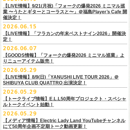
7/4(土)「フォークの爆発2026 〜座って演奏するスタイルです〜」＠倉敷
問い合わせ：HOTSTUFF 050-5211-6077(平日12:00-18:00)
CLUB Queに出演致します。
下記 URL よりどの払戻方法になるのか確認してください。
【LIVE情報】9/21(月祝)「フォークの爆発2026 ミニマル巡
新渓園敬倹堂より、グッズにNEWアイテムが登場！
業 〜うたとギターとコーラスと〜」＠福島Player’s Cafe 開
http://t.pia.jp/guide/refund.
jsp
新たな企画「Handmade Rock」シリーズ第一弾として、初アイテム、エ
催決定！
<お問合せ> チケットぴあ
http://t.pia.jp/help/
index.jsp
プロンを販売いたします！
2026.06.15
お料理の時だけでなく、お掃除やDIY作業の時など、いろんなシチュエー
【イープラスにてご購入のお客様】
ションでご利用いただけるおすすめアイテムです。
【LIVE情報】「フラカンの年末ベストナイン2026」開催決
12/2(水)恵比寿LIQUIDROOMで開催される奥野
真哉さんの祝・還暦イベン
9/22(火祝)富山駅周辺5会場で開催されるサーキットフェス「back on live
払戻方法は、チケットの受取方法や支払方法により異なります。
ぜひチェックしてくださいね！
定！
トにフラワーカンパニーズの出演が決定！
FES 2026 能登半島災害復興支援」にフラワーカンパニーズの出演が決
詳細は下記の払戻方法チャートをご確認ください。
2026.06.07
グレートマエカワ、竹安堅一が参加するうつみようこ＆Yokoloco Bandも
定！
＜公演変更／延期 払戻方法確認チャート＞
【GOODS情報】「フォークの爆発2026 ミニマル巡業」よ
ハウスバンドとして参加いたします。
チケット完売となっておりました7/11(土)開催「
フォークの爆発2026 〜
出演する会場など詳細は後日発表となります。
払戻方法確認チャート
http://eplus.jp/
refund2/
りニューアイテム販売！
みんなで盛大にお祝いしましょう♪
座って演奏するスタイルです〜」岐阜・郡上八幡Club Layla 公演につき
質問に答えながらご自身の状況を確認してください。 適切な払戻方法を
まして、限定枚数となりますが＜立ち見席＞
2026.05.29
の追加販売を行うことが決
どうぞお楽しみに！
ご覧になれます。
6/8(月)からスタートする「フォークの爆発2026 ミニマル巡業 〜うたとギ
◎奥野真哉 還暦イベント “〜オクピンの笑って︕笑って︕︕ 60歳〜「君
定しました。
【LIVE情報】8/9(日)「YANUSHI LIVE TOUR 2026」＠
e+Q＆A ページ：
https://eplus.jp/qa/
チケット完売となっておりました7/5(日)開催「フォークの爆発2026 〜座
ターとコーラスと〜」にて、ラッコシリーズのニューアイテムの販売が
◎「モンキーTシャツ」
はカンレキさ」”
◎「back on live FES」
SHIBUYA CLUB QUATTRO 出演決定！
って演奏するスタイルです〜」兵庫・神戸クラブ月世界 公演につきまし
決定！
価格：￥3,700(税込)
日時：2026年12月2日(水) 開場18:00 / 開演19:00
◎「フォークの爆発2026 〜座って演奏するスタイルです〜」
日程：2026年9月22日(火祝)
て、限定枚数となりますが＜2F立ち見席＞の追加販売を行うことが決定
2026.05.29
【ローソンチケットでご購入で、紙チケットをご選択のお
さらに、完売御礼となった「レッツけんこうアンブレラチャーム」（ラ
ボディ：ビッグシルエット
会場：恵比寿 LIQUIDROOM
7/11(土)岐阜・郡上八幡Club Layla 開場16:30/開演17:00
会場：
しました。
ンダム）がイエローver.で販売再開決定！
客様】
カラー：ホワイト、アシッドブルー、
[NEWカラー！]
サンドベージュ
【トークライブ情報】E.L.L50周年プロジェクト・スペシャ
チケット：
追加チケット＞立ち見席 ￥5,500（税込/ドリンク代別）
・富山MAIRO
ルトークイベント始動！
素材 ： 綿100％
ローソン、
ミニストップ店舗にて直接払い戻しをさせていただきます。
＜オフィシャル抽選先行＞ 7/13(月)12:00～7/20(月・祝)23:59まで
発売日：7月4日(土)10:00〜
・富山県民小劇場ORBIS
◎「フォークの爆発2026 〜座って演奏するスタイルです〜」
サイズ：S / M / L / XL
ローソンで発券された⽅はローソンへ、
2026.05.29
ミニストップで発券された⽅は
https://
l-tike.com/st1/okuno1202-
1/
プレイガイド：イープラス
https://eplus.jp/sf/detail/
0039320001-
・バール・デ・美富味
7/5(日)兵庫・神戸クラブ月世界 開場15:30/開演16:00
＜製品サイズ＞
ミニストップへお⼿持ちの未使⽤
チケットをお持ちの上、ご来店くださ
他詳細はイベント公式サイトへ →
https://
breast.co.jp/okuno60th/
P0030682P021001?P1=
1221
【メディア情報】Electric Lady Land YouTubeチャンネル
・マリエ6F芝生広場
追加チケット＞2F立ち見席 ￥5,500（税込/ドリンク代別）
S ： 身丈66cm / 身幅55cm / 肩幅52cm / 袖丈21cm
い。実際の払戻⼿
順につきましては、下記URLをご確認ください。
ネクストロード 03-5114-7444（平日14～18時）
https://nextroad-
にて50周年企画不定期トーク動画更新！
・富山駅構内自由通路
＊ステージ上からの眺めになります