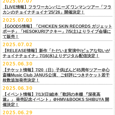
2025.07.07
出演：フラワーカンパニーズ、FUNKIST、RED JETS、THE
EN3 真冬の盆踊り
■7月8日(火)18:00〜19:00 FM COCOLO「おとといラジオ」
ゲスト：加藤ひさし、古市コータロー(THE COLLECTORS)
＊「ザッツオーライ」
SANDMA（O.A）
【LIVE情報】フラワーカンパニーズ ワンマンツアー「フラ
＊鈴木圭介、グレートマエカワ コメントOA！
9/20(土)「フラカンの日本武道館 Part2 〜超・今が旬〜」開催に向け、た
https://www.youtube.com/watch?
https://SPACESHOWERFUGA.lnk.
v=kTtAgK2Iq4A&t=2345s
to/thatsallright
カンのチョイナチョイナ’25/’26」開催決定！
チケット料金：前売:¥5000 ※入場時別途ドリンク代¥600要
encore2
https://x.com/ototoi_radio
くさんの人にフラカンの魅力を届けてくださいね！
2025年9月20日(土)開催、フラワーカンパニーズ日本武道館ワンマンライ
プレイガイド：
https://eplus.jp/sf/detail/4369140001
EN4 NUDE CORE ROCK’N’ROLL
2025.07.03
ブ「フラカンの日本武道館 Part2 〜超・今が旬〜」オフィシャルグッズ
■vol.2
＊「すべての若さなき野郎ども」
スペシャルグッズ内容；
を一挙公開！
ゲスト：Hump Back
https://SPACESHOWERFUGA.lnk.
to/subetenowkasanakiyaroudomo
【GOODS情報】「CHICKEN SKIN RECORDS ガジェット
◎世界でひとつだけのフラカンオリジナルTシャツ（「フラカンの日本武
そして、本日より、事前通販受付をスタートいたします。
https://www.youtube.com/watch?
v=6XTayyWwFP0&t=6s
ポーチ」「HESOKURIアクキー」7/5(土)よりライブ会場に
道館 Part2」ライブ写真をプリント・デザインしたTシャツ）：1名様
て販売！
＊「友達100万人」
◎「フラカンの日本武道館 Part2」グッズ サイン入り（何が届くかはお
一部商品は製造に時間を要するため、7/22(火)より生産開始となります。
■vol.3
https://SPACESHOWERFUGA.lnk.
to/tomodachihyakumannin
2025.07.02
フラワーカンパニーズ 新作グッズが登場！
楽しみ）：5名様
それを踏まえ、【7/21(月祝)23:59まで】にご注文いただいた超早期ご購
ゲスト：根本要（スターダスト☆レビュー）
◎うつみようこ＆YOKOLOCO BAND
【RELEASE情報】新作「ただいま実演中/ピュアな匂いが
入対象の方には、確実にお届け＆超早期ご注文特典ステッカー（裏面に
https://www.youtube.com/watch?
v=OMoBtAjSn-w
日時：12/23(火)Open 18:00 / Start 19:00
チョイナチョイナ」7/16(水)よりデジタル配信決定！
充電器やケーブル、モバイルバッテリーなどまとめて持ち運びできる
※キャンペーン参加にはXアカウントが必要となります。
メンバーからのお礼メッセージ入り）をお付けいたします！
会場：京都磔磔
2025.06.30
「CHICKEN SKIN RECORDS ガジェットポーチ」、
※賞品の選択は出来ません。予めご了承ください。
■vol.4：山里亮太（南海キャンディーズ）
フラワーカンパニーズが20枚目のアルバム『正しい哺乳類』
を今年1月に
チケット料金：前売¥5000 / 当日¥5500
7/9(水)に発売する企画アルバム『HESOKURI ～オリジナルアルバム未収
【チケット情報】7/20（日）子供ばんど45周年ツアー＠⼼
7/22(火)以降のご注文＆公演当日ご購入の方にもなるべくお届けできるよ
https://youtube.com/live/_ipE-
Na37yY
リリースしたばかりの中、早くも新曲2曲を制作！
チケット取り扱い：
録集～』発売を記念した「HESOKURIアクキー」、
斎橋Music Club JANUS公演、ご好評につきチケット若干
★応募方法
う製作したいと思いますが、商品によって、場合によっては完売となる
そのタイトルは「ただいま実演中」と「
ピュアな匂いがチョイナチョイ
・磔磔店頭（販売中）
こちらの2種を
7/5(土)フラワーカンパニーズ アコースティック・ワンマ
枚数追加発売決定！
1.キャンペーン公式ページ
https://flowercompanyz.mixlist.app/
にアクセ
可能性がございます。ご希望の方はどうぞお早めにご注文ください！
■vol.5
ナ」。
・7/12(土)10:00〜7/24(木)23:59 イープラスプレオーダー
ンツアー 「フォークの爆発2025～座って演奏するスタイルです～」＠
喜
2025.06.30
スします。
ゲスト：大槻ケンヂ（筋肉少女帯/特撮/オケミス）
出来立てほやほやの今2曲をダブルAサイドシングルとして7/
16(水)にデジ
・8/9〜 一般発売（イープラス）
多方 大和川酒造北方風土館 より販売致します！
2.キャンペーン公式ページで、Spotifyの特別プレイリストを作成。
https://www.youtube.com/watch?
v=1EMet2dx9d4
タル配信することが決定！
【イベント情報】7/13(日)絵本「歌詞の本棚 『深夜高
イープラス販売URL（プレオーダー・一般共通）
3.作成したプレイリストを
#フラカンプレイリスト
をつけてXでシェア。
◎「フラカンの日本武道館 Part2 〜超・今が旬〜」オフィ
速』」 発売記念イベント」＠HMV&BOOKS SHIBUYA 開
https://eplus.jp/sf/detail/
4361520001-P0030001
4.フラワーカンパニーズ公式Xのキャンペーンポストをリポストして完了
■vol.6
催決定！
どうぞお楽しみに！
シャルグッズ事前通販ページ
◎「チョイナチョイナトートバッグ」
価格：¥2,000(税込)
です。
ゲスト：TOSHI-LOW（BRAHMAN）
2025.06.29
カラー：ストーンブルー、スモーキーピンク
https://capitalradioone.jp/
SHOP/387158/list.html