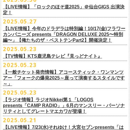
1月17日(土) 長野CLUB JUNK BOX 16:30/17:00
9/20(土)「フラカンの日本武道館 Part2 〜超・今が旬〜」まで１ヶ月を切
ベントにご参加いただけます。
ドリンク代）
超・今が旬〜』を開催するフラワーカンパニーズが、今年1月より月１配
われます。
【LIVE情報】「ロックのほそ道2025」＠仙台GIGS 出演決
1月18日(日) 千葉LOOK 15:30/16:00
ったタイミングでのワンマンライブ！
＜番組情報＞
※入場は整理番号順でのご入場となります
信のYouTube番組『月刊フラカン武道館 Part2』をスタート、6回目のゲ
定！
1月24日(土) 高知X-pt. 16:30/17:00
武道館とともに、お待ちしております
『月刊フラカン武道館 Part2』
※規定枚数に達し次第受付は終了させていただきますので予めご了承く
ストとして、TOSHI-LOW（BRAHMAN）の出演が決定！
◎『フラカンのチャーミングなトークライヴ in 京都 – public recording
2025.05.27
1月25日(日) 広島SECOND CRUTCH 15:30/16:00
■vol.7
ださい。
7/20(日)大阪公演追加チケット▼先着受付[e+]
on a radio program「CHARMING BONGO」-』
1月27日(火) 四日市CLUB CHAOS 18:30/19:00
◎「横浜ストーリー 〜武道館前の一撃〜」
ゲスト：Novel Core
【LIVE情報】今年のドラデラは特別編！10/17(金)フラワー
※ご購入されたご本人様のみご参加可能になります。分配や譲渡はでき
販売期間：7/1(⽕) 19:00 〜 7/19(⼟) 23:59
番組スタート直前スペシャルのvol.0としてスキマスイッチ、第１回目の
日時：2025年9月3日(水) OPEN 18:30 / START 19:00
1月31日(土) 札幌近松 16:30/17:00
日時：8月24日(日)Open 15:30 / Start 16:00
カンパニーズ presents「DRAGON DELUXE 2025〜特別
7月21日(月祝)21:00〜配信
ませんので、予めご了承ください。
https://eplus.jp/kodomoband/
ゲストとしてTHE COLLECTORSの加藤ひさし(vo)と古市コータロー(g)、
会場：京都・
紫
明
会館
2月4日(水) 下北沢シェルター 18:30/19:00
会場：神奈川・F.A.D YOKOHAMA
編〜」【俺たちのザ・ベストテンPart2】開催決定！
本番URL：
https://www.youtube.com/
watch?v=I8Zw-h9Anxg
フラワーカンパニーズが、
結成以来発表してきた楽曲を6人のreviewerた
※未就学児のお子様のご同伴をご希望の場合は、1名のみ同伴可能です。
第２回目にHump Back、第３回目はスターダスト☆レビューの根本要、
出演：フラワーカンパニーズ
2月14日(土) 大阪バナナホール 16:30/17:00
チケット料金：前売 ¥5,200(税込/整理番号付/ドリンク代別途要)
2025.05.23
ちによるレ
ビューとともに紹介する企画「フラカンの音楽目録」がスタ
ただし、座席のご用意はできませんので、同伴される方のお膝の上にお
第４回目は南海キャンディーズの山里亮太、そして第５回目は大槻ケン
入場料：1500円(税込/整理番号付自由席/
ドリンク代別途要)
2月15日(日) 岡山ペパーランド 15:30/16:00
前売￥5,200（税込、ドリンク代別、オールスタンディング）
ート！
座りいただきます。予めご了承ください。
ヂを招きお届けしてきた今番組（全回アーカイブ配信中）、第６回目と
【TV情報】KTS鹿児島テレビ『見っどナイト』
チケット発売日：6月29日(日)17:00〜
2月21日(土) 別府Copper Raven 16:30/17:00
※高校生以下は当日￥2,000キャッシュバック （当日年齢を証明できるも
＊アーカイブ配信中！
自他共に認めるライブマスターとして一年中ライブで全国を回りな
が
お席が必要な場合は、イベント参加券が必要です。
なる今回のゲストは、BRAHMANのボーカル・TOSHI-LOWを招聘。
プレイガイド：Live Pocket
https://t.livepocket.jp/e/flowercompanyz
2025.05.23
2月22日(日) 福岡CB 15:30/16:00
の(学生証、保険証など)のご提示が必要となります）
■vol.0 番組スタート直前スペシャル
■5月24日(土)25:15〜 25:45 KTS鹿児島テレビ『見っどナイト』
ら、コンスタントに楽曲を製作、新作を発表し、
今年1月には20枚目とな
▼詳細は下記ローソンチケットサイトをご確認ください。
9/20(土)開催「フラカンの日本武道館Part2 〜超・今が旬〜」グッズにつ
2月24日(火) 豊橋Club KNOT 18:30/19:00
一般発売日:6月29日(日)
【一般チケット発売情報】アコースティック・ワンマンツ
ゲスト：スキマスイッチ
https://www.kts-tv.co.jp/program/midnight/
るオリジナルアルバム『正しい哺乳類』
をリリース、これまで発表して
きまして、今回9/20までにお届け予定で、通販での事前販売受付（7月中
フラカン2度目の武道館開催を反対だと言い放つTOSHI-LOW、フラカン
アー「フォークの爆発2025～座って演奏するスタイルです
2月28日(土) 新潟GOLDEN PIGGS BLACK 16:30/17:00
プレイガイド：
フラワーカンパニーズがこれまでに発表した配信限定楽曲、数々のアー
https://www.youtube.com/watch?
v=BR4CmNuGCLg&t=28s
＊3/15(土)正しい哺乳類ツアー2025」＠鹿児島 SR HALL公演の模様が２
きた曲は300曲以上になります。
【特典会内容】
旬頃〜開始予定）を準備しております。
メンバーは番組終了までにTOSHI-LOWを納得させられるか?!
～」
3月1日(日) 金沢AZ 15:30/16:00
チケットぴあ
ティストトリビュート盤に参加した楽曲、シングル・カップリングに収
週にわたってオンエア！
その代表として 2004 年に誕⽣した「深夜⾼速」は、本当にたくさんの⽅
■トーク＆サイン参加券（1冊券）：トークショー＋サイン会
6月18日(水)21:00よりプレミア公開される。
3月7日(土) HEAVEN’S ROCKさいたま新都心 16:30/17:00
イープラス
録された楽曲など、現在入手困難となっているオリジナルアルバム未収
2025.05.23
■vol.1
にカバーしていただき、近年では CM にも起⽤されるなど、頼もしいフ
それに先がけた超先行販売として、フラカンのオリジナル・オーバーオ
3月14日(土) 仙台darwin 16:30/17:00
ローチケ
録楽曲をコンパイルした企画アルバム『HESOKURI ～オリジナルアルバ
ゲスト：加藤ひさし、古市コータロー(THE COLLECTORS)
ラカンの顔になってくれていますが、その他にも聴く⼈それぞれにとっ
※出演者との握手や接触はNGとさせて頂きます。
【ラジオ情報】ラジオNikkei第１「LOGOS
ールの販売が決定！
フラカンの日本武道館公演のチケットは絶賛発売中。
ネクストロード 03-5114-7444 (平日14～18時)
ム未収録集〜』を7月9日にリリースすることが決定！
https://www.youtube.com/watch?
v=kTtAgK2Iq4A&t=2345s
presents「CAMP RADIO」」6月のマンスリー・パーソナ
ての⼤切な曲がたくさんあると思います。
※宛名入れはひらがなのみとなります。（日付やメッセージ、イラスト
こちらの商品は受注生産販売となります（公演当日の販売は未定）。
合わせてお見逃しなく！
チケット料金：¥5,200(税込/整理番号付/
ドリンク代別途要)
全19曲75分、フルに収録された、これぞ真のとっておきの企画盤です。
リティとしてグレートマエカワが登場！
何より、メンバーにとっては全ての曲が⼤切な曲で、⼀年中⾏なってい
等は不可）
※全公演、高校生以下は当日¥2,000 キャッシュバック(当日年齢を証明で
どうぞお楽しみに！
■vol.2
るライブでは新旧問わず並列でセットリストに組み込まれ、今も⽣き続
※イベントの撮影・録音・録画（ライブ機能や画面録画含む）は一切禁
2025.05.21
今回3サイズをご用意（※写真 :鈴木圭介、グレートマエカワ S着用/ 竹安
＜番組情報＞
9月28日(日)岩手県盛岡市盛岡城跡公園を中心に開催される「いしがき
ラジオNikkei第１にて毎週木曜日21:30～22:10放
送「LOGOS
きるもの(学生証、
保険証など)のご提示が必要となります)
ゲスト：Hump Back
けています。
止とさせていただきます。
堅一 M着用/ミスター小西 L着用）、
『月刊フラカン武道館 Part2』
9月11日(木)、12日(金)＠仙台GIGSで開催されるスピッツ主催「ロックの
【LIVE情報】7/23(水)それゆけ！大宮セブンpresents「は
MUSIC FESTIVAL2025」にフラワーカンパニーズの出演が決定！
presents「CAMP RADIO」、
一般チケット発売日：
◎商品詳細