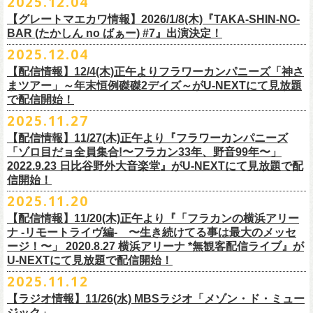
2025.12.04
出演：
竹原
ピストル、フラワーカンパニーズ
・イープラス
https://eplus.jp/sf/
detail/4450820001-P0030001
出演フラワーカンパニーズ/SCOOBIE DO
チケット料金：前売¥5,500(税込/ドリンク代別途要/整理番号付)
会場：東京新代田FEVER
問合せ：HOT STUFF PROMOTION 03-5720-9999(平日12:00〜18:00)
竹原ピストルBand Member：
【グレートマエカワ情報】2026/1/8(木)『TAKA-SHIN-NO-
その他詳細：オフィシャルホームページ
・出雲アポロ店頭
チケット料金：前売り¥5.200(税込/D別/整理番号付)
チケット発売日：2/11(水・祝)
出演：初恋の嵐
G・外園一馬
BAR (たかしん no ばぁー) #7』出演決定！
http://ongaku-heiya.com/
walkinnfes/
一般チケット発売日：2026年3月8日(日)
問い合わせ：TOP BEAT CLUB
【ゲストミュージシャン】
B・佐藤慎之介
2025.12.04
日時：2026年4月12日(日) 15:30 OPEN / 16:00 START
問い合わせ：柳ヶ瀬アンツ
http://www.
ants69.com/information.html
guitar : 木暮晋也（Hicksville）/玉川裕高 key : 高野勲
MR.PAN (THE NEATBEATS) と奥野真哉 (SOUL FLOWER UNION)がホス
Dr・伊藤哲平
オフィシャルSNS
会場：徳島GRINDHOUSE
【ゲストボーカル】
【配信情報】12/4(木)正午よりフラワーカンパニーズ「神さ
トを務める大人気BAR、『TAKA-SHIN-NO-BAR (たかしん no ばぁー)』
Key・斎藤渉
・X：@WalkInnFes
出演：フラワーカンパニーズ、ザ50回転ズ
鈴木圭介（フラワーカンパニーズ）
まツアー」～年末恒例磔磔2デイズ～がU-NEXTにて見放題
が次回は新春1月にオープン！お客様(ゲスト)を迎えてたっぷりと根掘り
2026年2月6日(金)～8日(日)
に横浜大さん橋ホールで開催する日本最大の
チケット料金：スタンディング¥6,600（整理番号付き、税込、
ドリンク
・Instagram：walkinnfes
チケット料金：前売り 5,000円(ドリンク代別途)
で配信開始！
安部コウセイ（HINTO,スパルタローカルズ）
葉掘り、口外無用の大爆笑トークをお届けする名トークイベント！
クラフト
ビールフェス
【スペントグレイン Presents JAPAN BREWERS
別）
※整理番号あり
岩崎慧（セカイイチ）
2025.11.27
(ゲストを迎えての想い出ソング・セッション・コーナーもあり！？)
CUP 2026】にフラワーカンパニーズの出演が決定！
一般発売日：未定
※小学生以上有料、未就学児童入場不可
チケット料金：6500円+D代
こちらのイベントにグレートマエカワが出演致します。
フラカンの出演は2/8(日)のみとなります。
【配信情報】11/27(木)正午より『フラワーカンパニーズ
問合せ：SOGO TOKYO ☏03-3405-9999 (月-土 12:00～13:00 / 16:00～
チケット発売：2026年1月31日(土)午前10時～
チケット発売日：12/20（土） 正午（12時）
「ゾロ目だョ全員集合!〜フラカン33年、野音99年〜」
19:00 ※日曜・祝日を除く)
イープラス
https://eplus.jp/sf/detail/
4450640001-P0030001
チケット受付url：
https://t.livepocket.jp/e/cimv1
2022.9.23 日比谷野外大音楽堂』がU-NEXTにて見放題で配
『TAKA-SHIN-NO-BAR (たかしん no ばぁー) #7』
どうぞお楽しみに！
信開始！
新春初笑い！今年も(は)良い年 2026！
【日程】2026/1/8 (木)
■スペントグレイン Presents JAPAN BREWERS CUP 2026
2025.11.20
年末恒例FM802主催のロック大忘年会「FM802 ROCK FESTIVAL RADIO
【会場】荻窪 TOP BEAT CLUB
開催日時：2026年2月6日（金）～8日（日） ＊フラワーカンパニーズの
CRAZY 2025」の「LIVE HOUSE Antenna -BEYOND ZERO Garage-」に
【配信情報】11/20(木)正午より『「フラカンの横浜アリー
【開場／開演】19:00／19:30
出演は2/8(日)
フラワーカンパニーズとスキマスイッチによるスペシャルバンド＜ザ・
ナ -リモートライヴ編- 〜生き続けてる事は最大のメッセ
【前売】￥4000 (+2D)
開催地：横浜大さん橋ホール（〒231-0002 神奈川県横浜市中区海岸通1-
ライターズ＞が登場！
ージ！〜」 2020.8.27 横浜アリーナ *無観客配信ライブ』が
【当日】￥4500 (+2D)
1-4）
3日目12/28(日)、”年忘れ‼ レディクレSP 第3夜『レディクレ初参！フラ
U-NEXTにて見放題で配信開始！
12/21(日)、22(火)に開催するフラワーカンパニーズ ワンマンツアー「フ
【ホスト】MANABE “MR.PAN” TAKA SHI (THE NEATBEATS)／OKUNO
開催時間及び入場料：
カンとスキマのスペシャルバンド＜ザ・
ライターズ＞ ！』”と題し、スペ
ラカンのチョイナチョイナ’25/’26」の京都公演であり、年末恒例
磔
磔
2デ
2025.11.12
SHIN YA (SOUL FLOWER UNION)
2月6日（金）16:00～22:00, 前売り900円 当日1,200円
シャルなステージをお届けします！
イズの生配信が決定！
【ラジオ情報】11/26(水) MBSラジオ「メゾン・ド・ミュー
【お客様】増子直純 (怒髪天)／グレートマエカワ (フラワーカンパニーズ)
2月7日（土）11:00～21:00, 前売り1,200円 当日1,500円
どうぞお楽しみに〜
ジック」