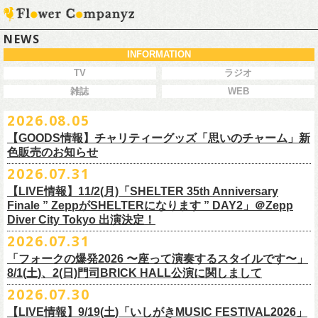
NEWS
INFORMATION
TV
ラジオ
雑誌
WEB
2026.08.05
【GOODS情報】チャリティーグッズ「思いのチャーム」新
色販売のお知らせ
2026.07.31
【LIVE情報】11/2(月)「SHELTER 35th Anniversary
チャリティーグッズ「思いのチャーム」（リフレクターチャーム）の再
Finale ” ZeppがSHELTERになります ” DAY2」＠Zepp
販が決定致しました。
Diver City Tokyo 出演決定！
白、緑、赤オレンジの３つの新色展開で、
2026.07.31
8/23(日)フラワーカンパニーズ ワンマンライブ「横浜ストーリー2026」
＠F.A.D YOKOHAMA 公演より販売開始致します。
「フォークの爆発2026 〜座って演奏するスタイルです〜」
8/1(土)、2(日)門司BRICK HALL公演に関しまして
こちらのグッズの売上全額を被災地復興など様々な支援を必要とされて
2026.07.30
令和8年熊本地震で被災された皆様には心よりお見舞い申し上げます
いる場所に寄付させていただきます。
【LIVE情報】9/19(土)「いしがきMUSIC FESTIVAL2026」
一日も早い復興、安全、安心が戻りますことを心よりお祈り申し上げま
支援金の寄付先、金額等につきましては、都度フラワーカンパニーズオ