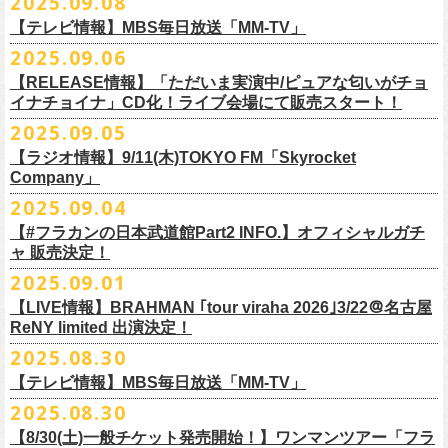
2025.09.08
別途必要
9月20日(土)フラカンの日本武道館公演当日のグッズ販売ついてのお知ら
12月6日(土) 宇都宮HEAVEN’S ROCK VJ-2 16:30/17:00
◆お笑いステージ◆
チケット発売：2025年10月15日(水) 正午～
【テレビ情報】MBS毎日放送「MM-TV」
せです。
12月7日(日) 水戸LIGHT HOUSE 15:30/16:00
ですよ。
チケット受付：チケットぴあ Ｐコード 311-504
2025.09.06
12月13日(土) 盛岡CLUB CHANGE WAVE 16:30/17:00
■
9月8
日(月)27:20〜
MBS毎日放送「MM-TV」
ヨネダ2000
イープラス
https://eplus.jp/minnano-xmas/
☆グッズ販売：12:00〜予定（準備状況により、
少々お待ちいただく場合
本日開催された「フラカンの日本武道館 Part2 〜超・今が旬〜」こちら
12月14日(日) 弘前KEEP THE BEAT 15:30/16:00
【RELEASE情報】「ただいま実演中/ピュアな匂いがチョ
＊グレートマエカワ インタビューOA
================================================
お問合せ：並矢株式会社 052-683-5885 （平日10時から17時）
がございます）
のライブの模様がU-NEXTにて独占ライブ配信されることが決定！
イナチョイナ」CD化！ライブ会場にて販売スタート！
12月21日(日) 京都磔磔 15:30/16:00
◎「ドラデラ2025 爽やかアクキー」
※
リピート放送；
9/11(木)、9/12(金)、9/14(日)
☆ご購入商品を入れる袋のご用意はございませんので、
みなさまの方で
詳細は後日発表致します。
12月22日(月) 京都磔磔 18:30/19:00
2025.09.05
価格：800円(税込)
https://www.mbs.jp/mmtv/
文・天野史彬 写真：新保勇樹
ご準備をお願い致します
昨日開催しました「フラカンの日本武道館 Part2 〜超・今が旬〜」にて
2026年
サイズ：85 × 40ｍｍ
#MMTV_mbs
【ラジオ情報】9/11(木)TOKYO FM「Skyrocket
どうぞお楽しみに！
オフィシャルグッズを購入いただきありがとうございました。
1月17日(土) 長野CLUB JUNK BOX 16:30/17:00
Company」
▼
＊「フラカンの日本武道館 Part2 オフィシャルグッズ」につきまして
一部の商品を事後通販させていただくことが決定しました。
1月18日(日) 千葉LOOK 15:30/16:00
ーーーーーーーーーーーーーー
2025年９月20日、フラワーカンパニーズが10年ぶりとなる日本武道館ワ
2025.09.04
現金に加え、各種キャッシュレス決済もご利用いただけます。
対応ブ
1月24日(土) 高知X-pt. 16:30/17:00
■9月11日(木)17:00〜20:00 TOKYO FM「Skyrocket Company」
ンマン公演「フラカンの日本武道館Part2 〜超・今が旬〜」を開催した。
ランドは下記画像をご確認ください
商品を買い逃した方、追加で買いたいなという方、ぜひご利用くださ
【#フラカンの日本武道館Part2 INFO.】オフィシャルガチ
1月25日(日) 広島SECOND CRUTCH 15:30/16:00
＊鈴木圭介、グレートマエカワ 生出演
☆フラワーカンパニーズ presents 「DRAGON DELUXE 2025〜特別
熟練の凄みと、消えることのないみずみずしさを兼ね備えた演奏。派手
ャ 販売決定！
い。
1月27日(火) 四日市CLUB CHAOS 18:30/19:00
https://www.tfm.co.jp/sky/
編〜」【俺たちのザ・ベストテンPart2】
になり過ぎず、かと言ってストイックにもなり過ぎず。躍動するバンド
◎「チョイナチョイナTシャツ」
2025.09.01
1月31日(土) 札幌近松 16:30/17:00
日時：10月17日(金) Open 18:15 / Start 19:00
と楽曲の世界観を彩り、会場を鮮やかに彩った演出。ダブルアンコール
2025年9月20日(土)開催、フラワーカンパニーズ日本武道館ワンマンライ
価格：￥3,500（税込）
【 受付URL 】
2月4日(水) 下北沢シェルター 18:30/19:00
会場：名古屋DIAMOND HALL
【LIVE情報】BRAHMAN ｢tour viraha 2026｣3/22＠名古屋
までの全26曲、この10年間でリリースされてきた楽曲を中心としたリア
ブ「フラカンの日本武道館 Part2 〜超・今が旬〜」公演当日のオフィシ
ボディカラー：バニラ, グレイッシュパープル
https://capitalradioone.jp/
SHOP/387158/list.html
2月14日(土) 大阪バナナホール 16:30/17:00
ReNY limited 出演決定！
出演：
ルタイム感のあるセットリスト。すべてが「完璧だ！」と感嘆してしま
ャルグッズエリアにオフィシャルガチャが登場！
素材 ： 綿100％
2月15日(日) 岡山ペパーランド 15:30/16:00
フラワーカンパニーズ
2025.08.30
うような、感動というもののさらに向こう側へ突き抜けていくような、
様々なアイテムが全16種類。ぜひお楽しみください！
サイズ：160（バニラのみ） / S / M / L / XL / XXL
【 受付期間 】
2月21日(土) 別府Copper Ravens 16:30/17:00
うつみようこ(vo)
素晴らしく爽快なライブだった。
＜製品サイズ＞
【テレビ情報】MBS毎日放送「MM-TV」
◆コンビニ(番号端末式)・銀行ATM・ネットバンキング決済
2月22日(日) 福岡CB 15:30/16:00
真城めぐみ(vo)
ライブの1曲目を飾ったのは、今年リリースの最新アルバム『正しい哺乳
160 ： 身丈62cm / 身幅46cm / 肩幅40cm / 袖丈18cm
9月22日(月) 17:00 ～ 9月27日(土) 22:59まで
2025.08.30
2月24日(火) 豊橋Club KNOT 18:30/19:00
中森泰弘(g)
■
9月
1日(月)27:20〜
MBS毎日放送「MM-TV」
類』収録の“少年卓球”。開演時間が来て、会場の照明が落ちて真っ暗にな
S ： 身丈65cm / 身幅49cm / 肩幅42cm / 袖丈19cm
◆クレジットカード決済
2月28日(土) 新潟GOLDEN PIGGS BLACK 16:30/17:00
【8/30(土)一般チケット発売開始！】ワンマンツアー「フラ
奥野真哉(key)
＊グレートマエカワ インタビューOA
り、照明が点滅しはじめ、野性的なビートが鳴り響く登場SE“Eeyo”が流
M ： 身丈69cm / 身幅52cm / 肩幅46cm / 袖丈20cm