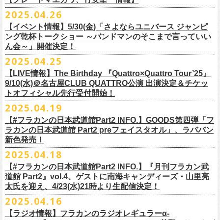
時間：Open 16:00 / Start 16:30
ます。
プレイガイド：FANYチケット https://yoshimoto.funity.jp/
【チケット】
出演：
「正しい哺乳類ツアー2025」グッズの一部、並びに「フラカンの日本武
2025.04.26
「SET YOU FREE〜VS SERIES」フラカン武道館応援企画として、札幌
今回の絵本化に際し、鈴木圭介からのリクエストで、
北野武の著書『浅
チケット料金：前売 ¥5,500（税込／全席指定）
※本受付はローソンチケットのシステムを使用しています。
問い合わせ：Fanyチケット 0570-550-100（10時～19時／年中無休）
[1日券] 予約￥5,000/当日￥5,500
2025年5月11日、フラワーカンパニーズが今年1月から全国を回ったツア
フラワーカンパニーズ
道館 Part2」プレグッズをニワトリ堂 2nd STOREにて5/3(土)12:00より取
KLUB COUNTER ACTIONにてPIGGSとの対バンが決定！
草迄』
の表紙などを手掛けたイラストレーターの丹下京子さんが作画を
【イベント情報】5/30(金)「さよならユニバース ジャンピ
一般チケット発売日：5月25日(日)
※本受付にてご購入の際、対象商品の代金とは別に、チケット1枚につき
＝＝＝＝＝＝＝＝＝＝＝＝＝＝
[4日間通し券]￥17,000
ー「正しい哺乳類ツアー2025」の追加公演となる高崎CLUB Jammer’s公
うつみようこ(vo)
り扱いスタート！
担当。
ング乾杯トークショー ～バンドマンのそこまで言っていい
プレイガイド：
ローソンチケットの規定の手数料（システム利用料：330円(税込み)/枚、
※いずれもドリンク代別途要
演が開催された。追加公演の場所がなぜ群馬県・高崎なのかと言えば、
真城めぐみ(vo)
「正しい哺乳類ツアー2025」グッズについては、2025/05/03 12:00 〜
ん会～」開催決定！
◎「SET YOU FREE〜VS SERIES」
楽曲のもつ世界観を繊細に、
豊かに表現した作品に仕上がっています！
イープラス
電子チケット利用料：110円(税込み)/枚）がかかります。
◎フラワーカンパニーズ ワンマンツアー「フラカンのチョイナチョイ
※入場整理番号あり
今年1月にリリースされたアルバム『正しい哺乳類』のレコーディングが
中森泰弘(g)
2025/05/11 23:59までの期間限定での受付となります。
日時：7月28日(月)OPEN 18:30 START19:15
2025.04.25
チケットぴあ
※代金のお支払いは、クレジットカード・PayPay・楽天ペイでのお支払
ナ’25/’26」
※中学生以上はチケットが必要になります。
高崎のスタジオTAGO STUDIO TAKASAKIで行われたからである。作品
奥野真哉(key)
またお届けについて、「正しい哺乳類ツアー2025」グッズを含む場合、5
会場：札幌KLUB COUNTER ACTION
『歌詞の本棚 深夜高速』は、7月11日(金)より全国書店などで発売。お
ローチケ
い、もしくは、コンビニエンスストアの「ローソン」「ミニストップ」
2025年
※オフィシャルFC先行チケット販売あり
のリリースツアーと言えば東京や大阪の大きな会場でファイナルをやっ
クハラカズユキ(dr)
【LIVE情報】The Birthday 『Quattro×Quattro Tour’25』
月末〜6月上旬以降となる予定です。
出演：フラワーカンパニーズ、PIGGS
楽しみに！
問い合わせ：ネクストロード
店内にございます「Loppi」でのお支払いをお選びいただけます。
10月25日(土) 熊本Django 16:30/17:00
※入場順：FC通し券→FC各日券→店通し券→店各日券→当日券
て締め括られるイメージも強いが、その作品が生まれた場所に帰ってい
チケット料金：前売 ¥5,500（税込／整理番号付／ドリンク代別途要）
9/10(水)＠名古屋CLUB QUATTRO公演 出演決定＆チケッ
チケット料金：前売り¥4,800
※各店舗のプレイガイドカウンターでの販売はいたしません。
10月26日(日) 長崎ホンダ楽器 15:30/16:00
一般チケット予約：2025年4月21日(月)から
トオフィシャル先行受付開始！
く、というこのツアーの旅の在り方に美しさを感じる。
※⾼校⽣以下は当⽇¥2,000 キャッシュバックします
◎ニワトリ堂2nd STORE
https://flowercompanyzinc.stores.jp/
チケット発売日：5月24日
商品情報：
・7月31日(木)
※チケットに関する問い合わせは必ず下記にお願いいたします。
11月3日(月・祝) 渋谷duo MUSIC EXCHANGE 15:15/16:00
MANDA-LA2予約フォームよりお申し込みください
そして、これはぼんやりとしたイメージの連鎖でしかないが、群馬と言
（当⽇年齢を証明できるもの（学⽣証、保険証など）のご提⽰
が必要と
2025.04.19
プレイガイド：tiget
https://tiget.net/events/400570
タイトル：『歌詞の本棚 深夜高速』
会場：三重・松阪M’AXA
※海外からは購入できません。日本国内のみの販売になります。
11月8日(土) 徳島club GRINDHOUSE 16:30/17:00
https://ssl.form-mailer.jp/fms/36a3b84d475895
えば詩人の萩原朔太郎である。萩原朔太郎は詩人でありながら、自らマ
なります）
【#フラカンの日本武道館Part2 INFO.】GOODS第四弾「フ
歌詞：鈴木圭介 絵：丹下京子
時間：Open 18:30 / Start 19:00
11月9日(日) 米子AZTiC laughs 15:30/16:00
MANDA-LA2
ンドリンなどの楽器を演奏し、作曲もする音楽家だった。（高崎ではな
一般チケット発売日：6月28日(土)
ラカンの日本武道館 Part2 preフェイスタオル」、ラババン
発売日：2025年7月11日(金)
チケット料金：前売 ¥5,500（税込／全自由・整理番号付／ドリンク代別
＜イベント参加に関してのご注意＞
11月15日(土) 福井CHOP 16:30/17:00
〒180-0003 東京都武蔵野市吉祥寺南町２丁目８−６ 第１８通南ビル地下
いが）前橋文学館という場所に行けば、彼が愛用したアコースティック
問い合わせ：JAILHOUSE TEL:052-936-6041
https://www.jailhouse.jp/
新色発売！
価格：定価2,200円(税込)
途要）
・会場内外の通路など共有部分での座り込み、集団での立ち話など、他
11月16日(日) 神戸VARIT. 15:30/16:00
https://www.manda-la2.com
ギターが飾られていたり、彼の作曲した曲が流れていたりする。詩と音
我こそ”フラカンの日本武道館宣伝隊員”に！という方は、こちらよりポス
2025.04.18
発売元：リットーミュージック
一般チケット発売日：5月26日(月)
のお客様のご迷惑になるような行為はご遠慮ください。イベント中止等
11月29日(土) 名古屋E.L.L 16:30/17:00
2025年9月20日(土)開催するフラワーカンパニーズ日本武道館ワンマンラ
楽の関係、言葉と音楽の関係、「うた」と呼ばれるものの秘密……そう
ター＆フライヤーを必要数お送りさせていただきますので、メールに
商品ページ：
https://www.rittor-
music.co.jp/product/detail/
3125317101/
【#フラカンの日本武道館Part2 INFO.】『月刊フラカン武
イープラス
の原因となります。
11月30日(日) 静岡サナッシュ 15:30/16:00
＝＝＝＝＝＝＝＝＝＝＝＝
イブ「フラカンの日本武道館 Part2 〜超・今が旬〜」、
いうものに思いを馳せるのに、群馬はうってつけの土地である。この日
7月12日(土)7月13日(日)静岡県浜松市浜名湖ガーデンパーク 屋外ステージ
て、件名に「フラカンの日本武道館宣伝隊員応募」と明記いただき、本
道館 Part2』vol.4、ゲストに南海キャンディーズ・山里亮
問い合わせ：松阪M’AXA
・近隣店舗・近隣の施設・お客様へご迷惑となりますので、施設内外・
12月6日(土) 宇都宮HEAVEN’S ROCK VJ-2 16:30/17:00
◎TALK LIVE「ハルキとジョーとベースと猫と〜グレートなゲストと共
プレGOODS第四弾となる「フラカンの日本武道館 Part2 pre フェイスタ
のライブ、本編の最後に演奏された“東京タワー”のポエトリー調の部分
で開催される「ADAM at presents ADAM FEST2025 supported by
文に氏名、住所、貼っていただく（置いていただく）場所（できました
太氏を迎え、4/23(水)21時より生配信決定！
著者プロフィール
会場内外でのアーティストの入待ち、出待ち等の待機行為はご遠慮下さ
12月7日(日) 水戸LIGHT HOUSE 15:30/16:00
に〜」
オル」が完成！
で、体をぐっと鈴木圭介がいる方に向けて、まるで鈴木の呼吸を深く感
Recruiting Management」にフラワーカンパニーズの出演が決定！
ら具体的に）、必要数（ポスター、フライヤーそれぞれ）、意気込みな
丹下京子（たんげ きょうこ）
2025.04.16
・8月3日(日)
い。
12月13日(土) 盛岡CLUB CHANGE WAVE 16:30/17:00
【出演】
また、ラバーバンドの新色「パープル × ブルー」も登場！
じ取るようにギターを弾く竹安堅一の姿を見ながら、やはり僕は「うた
◎ムジカジャポニカ19th後の祭スペシャル！『ムジカの渇望2025～うつ
フラワーカンパニーズは7月12日(土)の出演となります。
どメッセージを書いて下記アドレス宛てご応募ください。
名古屋生まれ名古屋育ち。愛知県立芸術大学デザイン科卒業。
峰岸塾修
会場：広島・福山grandsoulcafe Guns’
・受付終了した場合は当HPでお知らせさせていただくため、受付状況確
12月14日(日) 弘前KEEP THE BEAT 15:30/16:00
ヒライハルキ(The Birthday)
4/19(土)「正しい哺乳類ツアー2025」＠広島CLUB QUATTRO 公演より販
とは不思議なものだ。演奏という行為は不思議なものだ」と感じた。
みようこ&Yokoloco Band！2days』
【ラジオ情報】フラカンのラジオレギュラーα-
どうぞお楽しみに！
了。TIS会員。
TVCMプランナー兼イラストレーターを20年ほど続け、
そ