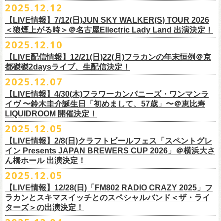
＊以下過去ライブ作品も配信中
ナレーションも担当しております。
2025.12.12
7/4(土)岡山・倉敷新渓園敬倹堂 16:30/17:00 問：キャンディープロモ
ラワーカンパニーズの出演が決定！
一般チケット発売は1月31日。
クハラカズユキ(Dr)
完全生産限定盤のため売り切れ次第販売終了。どうぞお早めに！
『Maximum Top Beat!!』
◎「フラカンの横浜アリーナ -リモートライヴ編- 〜生き続けてる事は最
ぜひチェックしてください！
ーション岡山
どうぞお見逃しなく！
【LIVE情報】7/12(日)JUN SKY WALKER(S) TOUR 2026
フラワーカンパニーズが不定期で行なっている２マンライブ企画「シリ
チケット料金：前売¥5,500(税込/ドリンク代別途要/整理番号付)
3rd Anniversary of Top Beat Club
大のメッセージ！〜」 2020.8.27 横浜アリーナ *無観客配信ライブ
7/5(日)兵庫・神戸クラブ月世界 15:30/16:00 問：清水音泉
＜狼煙上がる時＞＠名古屋Ellectric Lady Land 出演決定！
◎「WALK INN FES! 2026 IN 桜島」
ーズ・人間の爆発」、SCOOBIE Dを迎え、2026年5月に奈良と岐阜での
チケット発売日：2/11(水・祝)
商品詳細：
うつみようこ＆Yokoloco Band “ワンマン！”
◎「ゾロ目だョ全員集合!〜フラカン33年、野音99年〜」
2022.9.23 日比
7/11(土)岐阜・郡上八幡Club Layla 16:30/17:00 問：クラブレイラ
日付：4月4日(土) ,5日(日) ※日割り発表は後日となります
◎「フラカンと行くザ50回転ズの故郷巡りツアー！」
開催が決定！
問い合わせ：十三GABU
LIVE Blu-ray+CD『フラカンの日本武道館 Part2 ～超・今が旬～』
2025.12.10
【公演日】2026/2/5 (木)
3月26日(木)＠KT ZEPP YOKOHAMAで開催される「PON pre WALK
谷野外大音楽堂
7/19(日)東京・有楽町I’M A SHOW 15:15/16:00 問：ネクストロード
会場：南栄リース桜島広場(桜島多目的広場野外ステージ)
日時：2026年4月9日(木) 18:30 OPEN / 19:00 START
内容：Blu-ray+2CD+LIVE PHOTO BOOK(72p） *三方背BOX仕様
【会場】荻窪 TOP BEAT CLUB
THIS WAY〜12年目でも終わらない青春の歌〜」にフラワーカンパニーズ
【LIVE配信情報】12/21(日)22(月)フラカンの年末恒例＠京
◎ フラワーカンパニーズ「神さまツアー」～年末恒例磔磔2デイズ～ 1
8/1(土)福岡・門司BRICK HALL 16:30/17:00 問：ブリックホール
出演：
会場：大阪・堺ファンダンゴ
2025年もお互いに充実のライブを展開してきた両者によるガチンコ対バ
◎フラカン＆ヨコロコ合同企画「俺たちのザ・ベストテン2026」東京編
価格：¥11,000(税込)
【開場/開演】19:00 / 19:30
の出演が決定しました！
都磔磔2daysライブ、生配信決定！
日目 2023.12.13 京都磔磔
8/2(日)福岡・門司BRICK HALL 15:30/16:00 問：ブリックホール
ーゲストアーティスト
出演：フラワーカンパニーズ、ザ50回転ズ
ン、熱すぎるステージになること必至！
【昭和の歌番組を代表する『ザ・ベストテン』のトリビュートLIVE。
発売日：2026年1月30日
【出演】うつみようこ＆Yokoloco Band
本日よりチケット最速先行受付も開始！
2025.12.07
2026年4月18日(土)岩手県二戸市九戸城跡で開催される、結成10周年を迎
◎ フラワーカンパニーズ「神さまツアー」～年末恒例磔磔2デイズ～ 2
チケット料金：5,500円（税込/整理番号付/ドリンク代別）
HEY-SMITH / RHYMESTER / バックドロップシンデレラ / KALMA / 打首
チケット料金：前売り 5,000円(ドリンク代別途)
一般チケット発売は3月8日。
数々の昭和歌謡のカヴァーだけの一夜】
販売場所：フラワーカンパニーズweb shop「ニワトリ堂」
【前売】5,000円 (+1D）
お見逃しなく〜
えるSaToMansion主催のイベント【南部事変 2026】にフラワーカンパニ
日目 2023.12.14 京都磔磔
【LIVE情報】4/30(木)フラワーカンパニーズ・ワンマンラ
※7/4＠倉敷はドリンク代なし、7/19＠東京は全席指定
獄門同好会 / 友部正人 / bacho / THE BOYS&GIRLS
※整理番号あり
どうぞお見逃しなく！
日時：5/19(火)開場18:30／開演19:00
（https://flowercompanyzinc.stores.jp/）、フラワーカンパニーズ ライブ
【当日】5,500円 (+1D）
ーズの出演が決定しました！
イヴ 〜鈴木圭介誕生日「初めまして、57歳」〜＠恵比寿
※高校生以下は当日¥2,000キャッシュバック（
当日年齢を証明できるも
/ SOIL&”PIMP”SESSIONS / フラワーカンパニーズ / SIX LOUNGE / THE
※小学生以上有料、未就学児童入場不可
会場：東京・荻窪TOP BEAT CLUB
会場
【発売場所】イープラス／Peatix
◎「PON pre WALK THIS WAY〜12年目でも終わらない青春の歌〜」
LIQUIDROOM 開催決定！
■U-NEXT問い合わせ：
https://help.
unext.jp/info-video/detail/
info403b
の（学生証、保険証など）
のご提示が必要となります）
FOREVER YOUNG / ENTH / Hump Back / The Birthday (クハラカズユ
チケット発売：2026年1月31日(土)午前10時～
◎フラワーカンパニーズpresents『シリーズ・
人間の爆発』
出演：
※完全生産限定盤のため、生産分完売次第販売終了
【一般発売日】12/13 10:00〜
日時：2026年3月26日(木) 開場17:30 / 開演18:30
◎SaToMansion 10th anniversary festival【南部事変 2026】
2025.12.05
一般チケット発売日：3月28日(土)
キ, ヒライハルキ, フジイケンジ)
イープラス
https://eplus.jp/sf/detail/
4450790001-P0030001
日時：5月30日(土) 開場 16:30 / 開演 17:00
真城めぐみ(Vo)
【イープラス URL】
https://eplus.jp/sf/detail/4450650001-P0030001
会場：KT ZEPP YOKOHAMA
▼CM 概要
日時：2026年4月18日(土) 開城 10:00 / 閉城 17:30 予定
ー鹿児島アーティスト
会場：奈良NEVER LAND
うつみようこ(Vo)
【LIVE情報】2/8(日)クラフトビールフェス「スペントグレ
【Peatix URL】
https://peatix.com/event/4740570
出演：Hump Back/四星球/フラワーカンパニーズ … and more!!
TOYOTA RAV4「LOVE FOREVER」篇
会場：岩手県二戸市九戸城跡
https://www.city.ninohe.lg.jp/info/335
人性補欠 / Tonto / その日暮らし / 花想い / Noisy Laf / 椿井紗代 / Wiθ /
日時：2026年4月11日(土) 16:30 OPEN / 17:00 START
出演：フラワーカンパニーズ/SCOOBIE DO
鈴木圭介(Vo)
イン Presents JAPAN BREWERS CUP 2026」＠横浜大さ
【入場順】1.イープラス 2.Peatix
チケット料金：¥5,0OO(1F立ち見)¥6,0OO 1Drink別(2F指定席)
＊TOYOTA「RAV4」オフィシャルサイト：
https:/
/toyota.jp/rav4/
その他詳細：SaToMansion 公式サイト：
https://satomansion.com/
Poly lism / DJ Msize /ともそだちBAND / +オーディショングランプリ
ん橋ホール 出演決定！
会場：島根・出雲アポロ
チケット料金：前売り¥5.200(税込/D別/整理番号付)
ミスター小西(Vo)
2026年2月 「初恋の嵐 西山達郎生誕祭～初恋の嵐 カモンアゲイン!2026
【問】TOP BEAT CLUB 03-6913-5433 info@topbeatclub.com
※1Drink別
竹原ピストルさん（バンド編成）との対バンライブが決定！
ーー
出演：フラワーカンパニーズ、ザ50回転ズ
一般チケット発売日：2026年3月8日(日)
奥野真哉(Key)
～」開催ゲストボーカルとして、
2025.12.05
※入場制限:4歳以上チケット必要
■チケット先行発売
チケット料金：前売り 5,000円(ドリンク代別途)
問い合わせ：奈良NEVER LAND
http://nara-neverland.
com/pc/info.html
中森泰弘(G)
鈴木圭介に出演が決定！
※チケット整理番号付き
【LIVE情報】12/28(日)「FM802 RADIO CRAZY 2025」フ
◎竹原
ピストル“
竹原
ピストルとフラワーカンパニーズのツーマンライブ”
・イープラス 12/29 12:00~
※整理番号あり
竹安堅一(G)
＊チケット最速先行受付：2026年12月22日(月)20:00〜
ラカンとスキマスイッチとのスペシャルバンド＜ザ・ライ
日時：2026年2月18日（水）OPEN 18:15/START 19:00
・WALK INN STUDIO！099-296-9888
※小学生以上有料、未就学児童入場不可
日時：5月31日(日) 開場 15:30 / 開演 16:00
グレートマエカワ(B)
◎「初恋の嵐 西山達郎生誕祭～初恋の嵐 カモンアゲイン!2026～」
ターズ＞の出演決定！
https://eplus.jp/pon-walkthisway/
会場：渋谷duo MUSIC EXCHANGE
・CAPARVOプレガイド 099-227-0337
チケット発売：2026年1月31日(土)午前10時～
会場：岐阜柳ヶ瀬ANTS
クハラカズユキ(Dr)
日時：2026年2月11日（祝）17:00開場 / 17:30開演