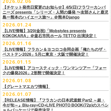
2026.02.06
（http://www.loft-prj.co.jp/PLUSONE/）
日時：5月4日(月祝)、5日(火祝) 開場10:00 / 開演11:00
日程：
2026
年
6
月
20
日（土）、
6
月
21
日（日） ※フラワーカンパニーズ
＊フラワーカンパニーズファンクラブ「ヤングフラワーズ」優先販売を
鶴「GO！GO！5周目の47都道府県ツアー」4/19(日)福島OUT LINE 公演
一般チケット発売日：2026年3月15日(日)10:00
チケット料金：4,800円（税込/整理番号付/ドリンク代別）
※１人１枚※未就学児入場不可/小学生以上チケット必要
ぎるステージになること必至！
開場／開演： 18:15／19:00
＊フラワーカンパニーズの出演は5月5日(火祝)のみ
の出演は6/20(土)のみ
【チケット発売日変更のお知らせ】4/5(日)フラワーカンパ
予定しています。次号会報誌にご案内を同
封します
にフラワーカンパニーズの出演が決定！
プレイガイド：
※高校生以下は当日¥2,000キャッシュバック（
当日年齢を証明できるも
一般チケット発売日：2026年6月6日(土)
◎「ホフディラン 春のベースまつり2026」
どうぞお見逃しなく〜
出演ミュージシャン： ※五十音順
会場：大阪・泉大津フェニックス
開場
ニーズ presents「シリーズ・人間の爆発 〜友部さんと鹿児
/
開演（両日）：
11:30
チケットぴあ
の（学生証、保険証など）
のご提示が必要となります）
＊ライブハウス会場限定店頭先行：4/4(土) 12:00〜19:00
日時：2026年5月20日(水) OPEN 18:30 / START 19:00
イノウエアツシ（ニューロティカ／横浜DeNAベイスターズ）、ウエノコ
島ー熊本のハイエース旅〜」＠熊本Django
その他詳細→
https://shimizuonsen.com/otodama/26/
会場
: Spotify O-EAST / Spotify O-WEST / Spotify O-nest 5F / Spotify O-
◎鶴「GO！GO！5周目の47都道府県ツアー」
イープラス
一般チケット発売日：3月28日(土)10:00
・クラブカウンターアクション宮古店頭
会場：新代田FEVER
ウジ（the HIATUS、Radio
nest 6F / Spotify O-Crest
2026.01.24
日時：2026年4月19日(日) 開場15:30 / 開演16:00
ローソンチケット
〒027-0083 岩手県宮古市大通２丁目６－１１
出演：ホフディラン
◎フラワーカンパニーズpresents『シリーズ・
人間の爆発』
Caroline／広島東洋カープ）、オカモト”MOBY”タクヤ (SCOOBIE DO ／
duo MUSIC EXCHANGE /
clubasia / LOFT9 shibuya / WOMBLIVE /
会場：福島OUT LINE
ネクストロード 03-5114-7444（平日14:00〜18:00）
プレイガイドなど詳細はライブページにてご確認くださ
【LIVE情報】3/20(金祝)「Mobstyles presents
6月から開催するフラワーカンパニーズのアコースティック企画の新たな
*
注意事項
ゲストベーシスト：ウエノコウジ（the HIATUS / Radio Caroline)、グレ
MLB解説者)、グレート
shibuya 7thFLOOR
出演：鶴、フラワーカンパニーズ
KOKOKARA」＠釜石市民ホール TETTO 出演決定！
い
https://flowercompanyz.com/live/
試みとなる歌とアコースティックギター一本とコーラスと小
物の楽器な
東北地方在住者のみの先着販売となります
ートマエカワ (フラワーカンパニーズ
) 、junko（打首獄門同好会）、and
・5月30日(土) 開場 16:30 / 開演 17:00
マエカワ（フラワーカンパニーズ／中日ドラゴンズ）、樋口豊
主催
:
やついいちろう
チケット料金：¥4800(税込/オールスタンディング/ドリンク代別途要)
どで構成するライヴ「フォークの爆発2026 ミニマル巡業 〜うたとギター
2026.01.16
１人１枚のみ購入可能
more,,,
会場：奈良NEVER LAND
（BUCK∞TICK／阪神タイガース）
他出演者、チケットなど詳細：以下よりご確認ください
一般チケット発売日：2月21日(土)
とコーラスと〜」の一般チケット発売が3/8(日)10:00よりスタート！
住所記載の身分証確認持参の上、
それぞれのライブハウス店頭にて販売
来場チケット：前売り：¥5,300+1drink 当日：¥5,800+1drink
出演：フラワーカンパニーズ/SCOOBIE DO
【LIVE情報】フラカン＆ヨコロコ合同企画「俺たちのザ・
司会：金光裕史（音楽と人編集部／阪神タイガース）
◎「モンキーTシャツ」
【YATSUI FESTIVAL! 2026 WEB INFORMATION】
問い合わせ：GIPお問合せフォーム→
https://www.gip-web.co.jp/t/info
します
配信チケット：前売り配信視聴券：¥3,000
ベストテン2026」5月に東京・大阪で開催決定！
チケット料金：前売り¥5.200(税込/D別/整理番号付)
6月から開催するフラワーカンパニーズのアコースティック企画の新たな
料金：前売￥4,000 ※税込／要1オーダー（500円以上）
価格：￥3,700(税込)
オフィシャルサイト：
https://yatsui-fes.com
◎「フォークの爆発2026 ミニマル巡業 〜うたとギターとコーラスと〜」
購入は現金のみとなります
当日・アーカイブ配信視聴券：¥3,500
一般チケット発売日：2026年3月8日(日)
試みとなる歌とアコースティックギター一本とコーラスと小
物の楽器な
チケット発売日：2月28日（土）11時〜
2026.01.15
ボディ：ビッグシルエット
オフィシャルX：
https://x.com/YATSUIFES
＊ミニマル巡業とは『
新たな試みとして歌とアコースティックギター一
転売は固く禁止とさせていただきます
＊お得な来場＆配信チケット：前売り：¥7,000+1drink
プレイガイド：
どで構成するライヴ「フォークの爆発2026 ミニマル巡業 〜うたとギター
※購入枚数制限あり／お一人様2枚まで
カラー：ホワイト、アシッドブルー
オフィシャルFacebook：
https://www.facebook.com/YATSUIFES
【LIVE情報】アコースティック・ワンマンツアー「フォー
本とコーラスと小
物の楽器などで構成するライヴ』です
公演当日も身分証を確認させて頂きます（U-22割も同様）
チケット発売：
イープラス
とコーラスと〜」に札幌公演の追加が決定！
※チケットの整理番号順での入場となります。
素材 ： 綿100％
オフィシャルInstagram ：
https://www.instagram.com/yatsuifes/
クの爆発2026」2形態で開催決定！
6/8(月)京都・紫明会館 18:30/19:00 問：SOLE CAFE
当日11:30〜整列開始いたします
ホフディランオフィシャルFC先行(抽選)：3/19(木)
12:00-3/22(日) 23:59
チケットぴあ
販売URL
サイズ：S / M / L / XL
2026.01.08
6/10(水)広島・東広島 西条公会堂 18:30/19:00 問：キャンディープロモ
近隣のご迷惑になるためそれ以前のお並びは禁止とさせていただき
ます
一般発売その他情報は
ローソンチケット Ｌコード：56253
◎「フォークの爆発2026 ミニマル巡業 〜うたとギターとコーラスと〜」
https://eplus.jp/sf/detail/4487570001-P0030001
＜製品サイズ＞
YATSUI FESTIVAL! 2026お問合せ：Spotify O-EAST：03-5458-4681
ーション広島
その他詳細：
https://www.gip-web.co.jp/schedule/detail/8491#13568
特設サイトにて→
https://hoff.jp/e/
bs26/
【グレートマエカワ情報】
問い合わせ：奈良NEVER LAND
http://nara-neverland.
com/pc/info.html
＊ミニマル巡業とは『
新たな試みとして歌とアコースティックギター一
※販売ページは、2月21日0時以降に表示されます。ご了承ください。
S ： 身丈66cm / 身幅55cm / 肩幅52cm / 袖丈21cm
6/11(木)香川・高松燦庫(sanko) 18:30/19:00 問：燦庫-
問い合わせ：
G.I.P.
https://www.gip-web.co.jp/t/info
本とコーラスと小
2026.01.07
物の楽器などで構成するライヴ』です
M ： 身丈70cm / 身幅58cm / 肩幅55cm / 袖丈23cm
◎STUDIO 841 PRESENTS LIVE 2026-1「前ベン」
SANKO-/TOONICE
・5月31日(日) 開場 15:30 / 開演 16:00
日時：6/28(日) 開場15:30/開演16:00
注意事項
L ： 身丈74cm / 身幅61cm / 肩幅58cm / 袖丈25cm
【RELEASE情報】『フラカンの日本武道館 Part2 ～超・
【公演日】2026/2/7 (土)
6/13(土)三重・鳥羽水族館 18:15/18:45 問：ネクストロード
ーーーーーーーーーーーーーー
4月5日(日) 友部正人さんとの２マンライブ＠熊本Djangoの一般発売日に
会場：岐阜柳ヶ瀬ANTS
会場：札幌musica hall cafe
※営利目的のチケットの転売は固くお断り致します。転売チケットは入
XL ： 身丈78cm / 身幅64cm / 肩幅61cm / 袖丈27cm
今が旬～』Blu-ray+CD+LIVE PHOTO BOOK(72p)のスペシ
【開場/開演】16:30/17:00
チケット料金：4,800円（税込/整理番号付/ドリンク代別）
＊【オフィシャルサイト先行】
つきまして、
出演：フラワーカンパニーズ/SCOOBIE DO
チケット料金：4,800円（税込/整理番号付/ドリンク代別）
場をお断りする場合もあり
ャルパッケージで発売決定！
※上記サイズはあくまでも目安の寸法です