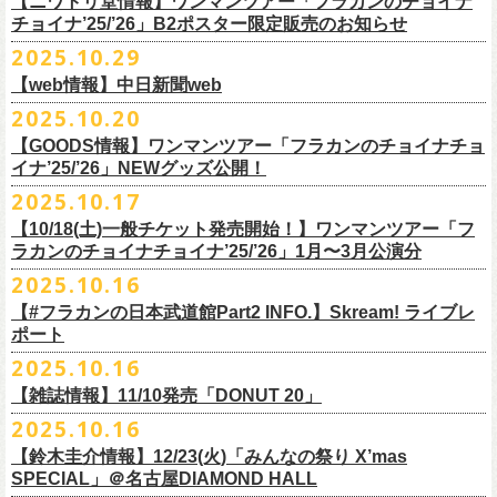
【ニワトリ堂情報】ワンマンツアー「フラカンのチョイナ
Streetlight Brewing
公演タイトル：第10回！ 僕たち、プロ野球大好きミュージシャンです！
JUN SKY WALKER(S) オフィシャルサイト
http://junskywalkers.jp/
99年〜」2022.9.23 日比谷野外大音楽堂』
日目それぞれの映像を同時配信がスタート！
チョイナ’25/’26」B2ポスター限定販売のお知らせ
SEOUL BREWERY（エムエスエンタープライズ）
＊11/20(木)正午配信開始
日時・会場：12月2日（火）LOFT9 Shibuya
▼視聴はこちら
U-NEXT月額会員の方は、追加料金なくお楽しみいただけます。
立飛麦酒醸造所
◎「フラカンの横浜アリーナ -リモートライヴ編- 〜生き続けてる事は最
2025.10.29
（
https://www.loft-prj.co.jp/schedule/loft9/access
）
2026年1月12日(月祝)＠仙台darwinで開催される四星球企画「毛が生えた
https://video.unext.jp/browse/feature/FET0012549
CHORYO
Craft
Beer
大のメッセージ！〜」 2020.8.27 横浜アリーナ *無観客配信ライブ
開場／開演： 17:45／18:30
日」にフラワーカンパニーズの出演が決定！
【web情報】中日新聞web
様々な会場でのフラカンのライブをぜひお楽しみくださいね。
DevilCraft Brewing
▼視聴はこちら
（終演予定：21:15）
2025.10.20
9月20日(土)
に開催した日本武道館公演『フラカンの日本武道館 Part2 〜
Totopia Brewery
https://video.unext.jp/browse/feature/FET0012549
■10月28日(火)公開 中日新聞web
出演ミュージシャン： ※五十音順
◎四星球企画「毛が生えた日」
超・今が旬〜』、このライブの模様がU-NEXTにて12/
5(金)19:00〜独占ラ
＊U-NEXT独占ライブ配信詳細
そして、いよいよ12/5(金)19:00〜「フラカンの横浜アリーナ -リモートラ
【GOODS情報】ワンマンツアー「フラカンのチョイナチョ
Trap Door Brewing他（AQベボリューション）
【動画】名曲「深夜高速」やディープな名古屋の魅力を語る フラワー
イノウエアツシ（ニューロティカ／横浜DeNAベイスターズ）、ウエノコ
日時：2026年1月12日(月祝) OPEN 15:30 / START 16:00
イブ配信されることが決定！
イナ’25/’26」NEWグッズ公開！
◎フラワーカンパニーズ「フラカンの日本武道館 Part2 〜超・今が
イヴ編- 〜生き続けてる事は最大のメッセージ！〜」U-NEXT独占配信
奈良醸造
カンパニーズ・鈴木圭介さん、イラストレーター・丹下京子さん対談
ウジ（the
会場：仙台darwin
全国のライブハウスを主戦場とし”メンバーチェンジなし、
活動休止な
旬〜」
がスタート！
2025.10.17
NOVORU
＊U-NEXT独占ライブ配信詳細
https://www.chunichi.co.jp/article/1151332
HIATUS、Radio Caroline／広島東洋カープ）、オカモト”MOBY”タクヤ
出演：四星球、フラワーカンパニーズ、SCOOBIE DO
10/25(土)＠熊本Djangoよりスタートするフラワーカンパニーズ ワンマン
し”で全国各地でライブ・
ツアーを続けているフラカンが、結成36年
配信日：2025年12月5日(金)19:00〜 ※見逃し配信あり
合わせてどうぞお楽しみに！
NOMCRAFT BREWING
◎フラワーカンパニーズ「フラカンの日本武道館 Part2 〜超・今が
(SCOOBIE DO ／MLB
チケット料金：¥4,200(税込/ドリンク代別)
四星球・北島康雄くんのトークライブに鈴木圭介の出演が決定！
【10/18(土)一般チケット発売開始！】ワンマンツアー「フ
ツアー「フラカンのチョイナチョイナ’25/’26」ら販売するNEWグッズを
で”超・今が旬”
と自負し10年振りに挑んだ2度目の日本武道館ライブ。
視聴料：U-NEXT月額会員視聴無料
Nomodachi Brewing
旬〜」
解説者)、グレートマエカワ（フラワーカンパニーズ／中日ドラゴン
一般チケット発売日：11月29日(土)
ラカンのチョイナチョイナ’25/’26」1月〜3月公演分
公開！
その模様を10年前の武道館ライブ映像をはじめフラカンのMVも
数多く手
配信URL：
https:
//t.unext.jp/r/flowercompanyz
＊12/4(木)正午配信開始
箱根ビール醸造所
配信日：2025年12月5日(金)19:00〜 ※見逃し配信あり
ズ）、樋口豊
問い合わせ：ジー・アイ・ピー tel022-222-9999
◎『僕？僕は君だよ 76日前の』
2025.10.16
掛けている映像監督・番場秀一氏がリアルに映し出します。
◎ フラワーカンパニーズ「神さまツアー」～年末恒例磔磔2デイズ～ 1
HAMAMATSU BEER
視聴料：U-NEXT月額会員視聴無料
（BUCK∞TICK／阪神タイガース）
日時：2025年12月5日(金)開場18:45 / 開演19:30
【#フラカンの日本武道館Part2 INFO.】Skream! ライブレ
日目 2023.12.13 京都磔磔
B.M.B BREWERY
配信URL：
https:
//t.unext.jp/r/flowercompanyz
司会：金光裕史（音楽と人編集部／阪神タイガース）
＊一般発売に先がけ、HP先行あり！
会場：東京・西早稲田BLAH BLAH BLAH
ポート
さらにこの配信を記念し、同じくU-NEXTにて、
2020年開催の横浜アリー
ーー過去ライブ映像配信スケジュールーー
◎ フラワーカンパニーズ「神さまツアー」～年末恒例磔磔2デイズ～ 2
Far Yeast Brewing
料金：前売￥4,000 ※税込／要1オーダー（500円以上）
＜
HP
先行＞
出演：北島康雄(四星球) ゲスト：鈴木圭介(フラワーカンパニーズ)
ナでの無観客配信ライブ、
2022年開催の日比谷野音ライブ、
そして年末
2025.10.16
日目 2023.12.14 京都磔磔
FARMENTRY
チケット一般発売日：11月8日（土）10時〜
受付期間：
11
月
13
日
(
木
)10:00
～
11
月
20
日
(
木
)
23:59
チャージ：前売¥3000/当日¥3500(+1drink ¥600)
■10月16日(木)公開 Skream!
恒例となっている京都のライブハウス磔磔でのセットリ
ストほぼ被りな
＊11/20(木)より配信中
FILL BREWING
ーー過去ライブ映像配信スケジュール予定ーー
【雑誌情報】11/10発売「DONUT 20」
※購入枚数制限あり／お一人様2枚まで
受付
URL
：
https://l-tike.com/su-
xing-cyu/
予約開始：2025年11月16日(日)12:00〜
＊9/20(土)「フラカンの日本武道館 Part2 〜超・今が旬〜」ライブレポー
し2DAYSの2023年の映像も配信されること
が決定！
◎「フラカンの横浜アリーナ -リモートライヴ編- 〜生き続けてる事は最
▼視聴はこちら
みぞのくち醸造所
＊11/27(木)配信開始予定
※チケットの整理番号順での入場となります。
予約方法：Livepocketで受付
https://t.livepocket.jp/e/2q1m4
ト掲載
2025.10.16
武道館ライブ配信に先駆け、順次公開される予定です。
■11月10日(月)発売 「DONUT 20」
大のメッセージ！〜」
https://video.unext.jp/browse/feature/FET0012549
YOUNG MASTER（ドリンクアッパーズ）
◎「ゾロ目だョ全員集合!〜フラカン33年、野音99年〜」2022.9.23 日比
販売URL
https://skream.jp/livereport/2025/10/flower_companyz.php
【鈴木圭介情報】12/23(火)「みんなの祭り X’mas
＊グレートマエカワインタビュー掲載
https://video.unext.jp/browse/feature/FET0012549
横浜ビール
谷野外大音楽堂
https://eplus.jp/sf/detail/4428590001-P0030001
SPECIAL」＠名古屋DIAMOND HALL
どうぞお楽しみに！
【グレートマエカワ（フラワーカンパニーズ）「ロックンロールが降っ
ほか過去ライブ映像２作品も配信中！
横浜ベイブルーイング