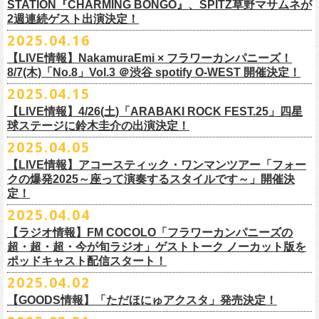
時間：Open 15:30 / Start 16:00
認のためのお電話でのお問い合わせは固くお断りいたします。
12月21日(日) 京都磔磔 15:30/16:00
ナガイケジョー(SCOOBIE DO)
売開始いたします。
STATION『CHARMING BONGO』、SPITZ草野マサムネが
いちにちめ〜8/19(火)
2020年開催した「フラカンの横浜アリーナ」から続く＜フラカンの横浜
の後フリーランスに。雑誌『イラストレーション』（玄光社）
The
チケット料金：前売 ¥5,500（税込／全自由・整理番号付／ドリンク代別
・イベントチケットの分配、転売、複製、譲渡、偽造行為は一切禁止と
12月22日(月) 京都磔磔 18:30/19:00
2週連続ゲスト出演決定！
ゲスト : グレートマエカワ(フラワーカンパニーズ)
高崎CLUB Jammer’sは中央銀座と呼ばれるアーケード街の先端にあるラ
https://t.livepocket.jp/e/musica819
◎「ADAM at presents ADAM FEST2025 supported by Recruiting
ストーリー＞シリーズ、
◎【２回目もみんなでつくろう「フラカンの日本武道館
Choice入選 （和田誠選）、『HBファイルコンペ』藤枝リュウジ特別賞、
途要）
させていただきます。それらの行為が発覚した場合は無効とさせていた
2026年
【日程】2025年7月9日(水)
イブハウスで、外観も内装も、昔のアメリカ映画に出てくるバーのよう
4/25~19時発売
2025.04.16
Management」
今年は「〜武道館前の一撃〜」というサブタイトルを付し、
7/25(金)〜7/27(日)＠
北海道釧路市幸町緑地・耐震岸壁 特設ステージにて
Part2」
『
講談社出版文化賞』さしえ賞、『TIS公募展』入選など。新聞、
書籍、
一般チケット発売日：5月25日(日)
だき、入場をお断りいたします。
1月17日(土) 長野CLUB JUNK BOX 16:30/17:00
【会場】三軒茶屋GrapeFruitMoon (
http://grapefruit-moon.com/
)
なレトロな雰囲気の空間である。開場時間の前から、入り口前にはライ
ふつかめ〜8/20(水)
日時：7月12日(土)7月13日(日) 開場10:30 開演11:30 ※フラワーカンパ
8/24(日)F.A.D YOKOHAMAにて開催することが決定！
開催される「SET YOU FREE IN KUSHIRO KIRI FESTIVAL 2025」 に
【LIVE情報】NakamuraEmi × フラワーカンパニーズ！
雑誌、パッケージ、広告、
webなど幅広いジャンルで活動中。俳句、落
今年結成20周年を迎えるThe Birthdayがクラブクアトロ4会場を廻るツア
プレイガイド：
・対象商品の営利・転売目的でのご購入は禁止しております。またイベ
1月18日(日) 千葉LOOK 15:30/16:00
“ポスター＆フライヤー大作戦～日本全国宣伝隊員大募集
【時間】OPEN18:30/START19:15
ブを待つ人だかりができていた。開演時間になり、まずステージ上にグ
https://t.livepocket.jp/e/musica820
ニーズの出演は7/12のみ
9/20(土)「フラカンの日本武道館 Part2 〜超・今が旬〜」まで１ヶ月を切
8/7(木)「No.8」Vol.3 ＠渋谷 spotify O-WEST 開催決定！
フラワーカンパニーズの出演が決定！
語、音楽、
海外ドラマが好き。
ー『Quattro×Quattro Tour’25』を開催、
イープラス
ント参加後、フリーマーケットサイト、フリマアプリ、インターネット
1月24日(土) 高知X-pt. 16:30/17:00
【料金】
今年1月より月１配信しているYouTube番組『月刊フラカン武道館
レートマエカワ、ミスター小西、竹安堅一が登場。そして少し間を鈴木
4/25~20時発売
～】
会場：静岡県浜松市浜名湖ガーデンパーク 屋外ステージ
ったタイミングでのワンマンライブ、どうぞお楽しみに！
フラカンは7/26(土)”フラカン武道館応援企画 IN KIRIFES”に出演致しま
2025.04.15
9/10(水)＠名古屋CLUB QUATTRO公演にフラワーカンパニーズの出演が
チケットぴあ
オークション等での売買、買取サービスのご利用も固く禁止いたしま
1月25日(日) 広島SECOND CRUTCH 15:30/16:00
・入場チケット￥3500(+DRINK)
Part2』、今月5回目のゲストとして、大槻ケンヂ氏の出演が決定！
圭介が姿を現し、ライブがはじまる。1曲目は『正しい哺乳類』の曲順と
開場 18:30 / 開演 19:30 前売 5000円 / 当日 5500円 （ドリンク代別途）
チケット：入場無料
※お渡しするポスターのサイズはB3サイズ、フライヤーはB5サイズを予
す。
決定しました！
【LIVE情報】4/26(土)「ARABAKI ROCK FEST.25」四星
ローチケ
す。
1月27日(火) 四日市CLUB CHAOS 18:30/19:00
【予約&チケット】
同じく“ ラッコ！ラッコ！ラッコ！”。 エネルギッシュなバンドの演奏
※着席・自由・立ち見 (整理番号あり)
問い合わせ：株式会社ジェイルハウス TEL052-936-6041
◎「横浜ストーリー 〜武道館前の一撃〜」
定しております
球ステージに鈴木圭介の出演決定！
問い合わせ：キャンディー・プロモーション
・イベントチケットの再発行はいたしませんのでご注意ください。
1月31日(土) 札幌近松 16:30/17:00
■入場チケット予約URL :
https://tiget.net/events/398505
番組スタート直前スペシャルのvol.0としてスキマスイッチ、第１回目の
と、それまで会場にたぎっていたソワソワとした熱気がぶつかり、パー
その他詳細：
日時：8月24日(日)Open 15:30 / Start 16:00
◎
「SET YOU FREE IN KUSHIRO KIRI FESTIVAL 2025」
一般発売に先がけ、チケットオフィシャル先行受付が本日よりスター
・都合により、内容等の変更・イベント中止となる場合がございますの
2月4日(水) 下北沢シェルター 18:30/19:00
2025.04.05
[予約受付開始 : 5/9(金)21:00〜]
ゲストとしてTHE COLLECTORSの加藤ひさしさん(vo)と古市コータロー
ンッ！と弾けるような盛り上がりでライブは幕を開けた。続けて “アイデ
◎8/18（月）名古屋得三
公式サイト：
http://www.adamfest.com/
会場：神奈川・F.A.D YOKOHAMA
募集期間：2025年5月10日(土)〜 在庫がなくなりましましたら募集を終了
日程：
7月26日(土)
ト。
全公演共通：高校生以下は当日¥2,000キャッシュバック（
当日年齢を証
で予めご了承ください。
2月14日(土) 大阪バナナホール 16:30/17:00
☆別途1ドリンクオーダー
さん(g)、第２回目にHump Back、第３回目はスターダスト☆レビューの
ンティティ”。《ラッコ ラッコ ラッコ》とか《プカプカプーカ》といった
うつみようこ & YOKOLOCO BAND
【LIVE情報】アコースティック・ワンマンツアー「フォー
チケット料金：前売 ¥5,200(税込/整理番号付/ドリンク代別途要)
させていただきます
会場：
北海道釧路市幸町緑地・耐震岸壁 特設ステージ
お見逃しなく！！
明できるもの（学生証、保険証など）
のご提示が必要となります）
・安全面、警備強化の一環と致しまして、ボディチェックを実施させて
2月15日(日) 岡山ペパーランド 15:30/16:00
☆整理番号順入場
根本要さん、そして第４回目は南海キャンディーズの山里亮太さんをを
シンプルな言葉を連呼していた“ ラッコ！ラッコ！ラッコ！”とは打って変
[うつみようこ (vo.g)竹安堅一(g)オクノシンヤ(key)
クの爆発2025～座って演奏するスタイルです～」開催決
前売￥5,200（税込、ドリンク代別、オールスタンディング）
応募方法：メールにて、アドレス＜
flowerotegami@gmail.com
＞宛に以
出演：フラワーカンパニーズ、THE NEAT BEATS、PIGGS
いただく場合がきます。ご了承ください。
2月21日(土) 別府Copper Ravens 16:30/17:00
☆お一人様2枚まで
お招きしお届けしてきた今番組（全回アーカイブ配信中）、第５回目と
わり、鈴木のボーカルはぼそぼそとした独り言のような落ち着いたトー
定！
グレートマエカワ(b)クハラカズユキ(ds)]
※高校生以下は当日￥2,000キャッシュバック （当日年齢を証明できるも
下をご記入の上、ご応募ください
そのほか詳細：KUSHIRO KIRI FESTIVAL公式
◎The Birthday (クハラカズユキ, ヒライハルキ, フジイケンジ)
・当日メディアによる取材が入り、映り込み等がある場合がございま
2月22日(日) 福岡CB 15:30/16:00
【ご注意】
なる今回のゲストは、筋肉少女帯や特撮のボーカルで、作家としても活
ンへ。しかし曲が進むにつれ、徐々に力強さを増していく演奏やコーラ
18:30open 19:30start
大阪千日前ユニバースにてジャンピング乾杯トークショー開催！
2025.04.04
の(学生証、保険証など)のご提示が必要となります）
（上記アドレスからの返信が届くよう、設定のご確認を必ずお願い致し
HP
https://www.kushirokirifestiva
l.com/
『Quattro×Quattro Tour’25』
す。予めご了承ください。
2月24日(火) 豊橋Club KNOT 18:30/19:00
※お客様へのお願い
躍する大槻ケンヂさんを招聘。
スに合わせて、観客たちの拳も突き上がっている。さらに“ラー・ブルー
予約￥5,000 当日￥5,500
ライブ演奏はまったくありません。
一般発売日:6月29日(日)
ます）
【ラジオ情報】FM COCOLO「フラワーカンパニーズの
日時：2025年9月10日（水）Open 18:00 / Start 19:00
・イベント当日の撮影・録音・録画および、店内での飲食は一切禁止と
2月28日(土) 新潟GOLDEN PIGGS BLACK 16:30/17:00
近隣は住宅街となっておりますので集合時間直前にご来店ください。
常にフラカンを”若手”と評するオーケンさん、2度目の武道館ライブに向
ス”、“アメジスト”へと続く。“アメジスト”の《炊き立てのご飯の湯気の下
※4/20情報公開・予約開始
ネクストロード 03-5114-7444 (平日14～18時)
＝＝＝＝＝＝＝＝＝＝＝＝＝＝＝＝＝＝
超・超・超・今が旬ラジオ」ゲストトーク ノーカット版を
会場：名古屋CLUB QUATTRO
させていただきます。
3月1日(日) 金沢AZ 15:30/16:00
開場の10分程度前から入場整理を開始いたします。
かう56歳のフラカンに何を語るのか!?
で／僕らはまた 笑いながら汚しあう／愛の意味も知らないまま》とい
◎「さよならユニバース
メール件名：フラカンの日本武道館宣伝隊員応募
ポッドキャスト配信スタート！
出演：
The Birthday (クハラカズユキ, ヒライハルキ, フジイケンジ)
・本イベントでは未就学児の同伴（未就学児1名、または乳児）は可能で
3月7日(土) HEAVEN’S ROCKさいたま新都心 16:30/17:00
それ以前の時間に店前に溜まる行為はご遠慮ください。
5月20日(火)21:00よりプレミア公開致します。
う美しいフレーズを、その言葉が抱く情景を大切に守りながら、聴き手
ジャンピング乾杯トークショー
メール本文：
◎「フラカンの日本武道館Part2 preフェイスタオル」
2025.04.02
Guest :
すが、以外はお断りいたします。
3月14日(土) 仙台darwin 16:30/17:00
※お支払いは入場時になりますので、事前支払い・チケット実券の送付
に手渡すように鈴木が歌うのを聴いて、少し泣きそうになった。優しく
〜バンドマンのそこまで⾔っていいん会〜」
・ご応募いただく方のお名前
価格：￥1,700（税込）
フラワーカンパニーズ
https://flowercompanyz.com/
・イベントは列が途切れ次第、終了となりますので、予めご了承くださ
【GOODS情報】「ただほにゅアクスタ」発売決定！
はございません。
フラカンの日本武道館公演のチケットは絶賛発売中。
て、悲しくて、そのタイトルのように、本当に綺麗な歌なのだ。
日時：5月30日(金)18:30/19:00
・ポスター＆フライヤーのお届け住所
ボディカラー：レッド、グリーン
TAYLOW (the原爆オナニー
い。
チケット料金：¥5,200(税込/整理番号付/
ドリンク代別途要)
========================
合わせてお見逃しなく！