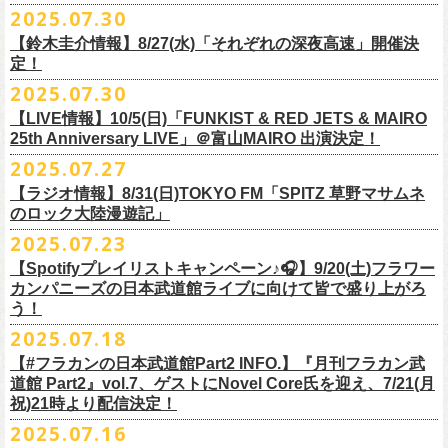
超・今が旬〜』を9月20日(土)
に開催するフラワーカンパニーズが、
今年1
2025.07.30
https://funky802.com/masters/
思うことが、バンドの未来につながる〜」
10月25日(土) 熊本Django 16:30/17:00
■vol.2
年ぶりのフラカンの武道館ライブも、「思い出」という箱にはなかなか
月より月１配信のYouTube番組『月刊フラカン武道館 Part2』をスター
https://media.wakasa.jp/articles/diymusic/1504/
10月26日(日) 長崎ホンダ楽器 15:30/16:00
ゲスト：Hump Back
【鈴木圭介情報】8/27(水)「それぞれの深夜高速」開催決
収まらないだろうし、収めるべきじゃない。これはきっと新しいはじま
ト、8回目のゲストとして、
四星球の出演が決定！
来月9月20日(土)、10年ぶり2度目の日本武道館公演『
フラカンの日本武道
＊「フラカンの日本武道館 Part2 オフィシャルガチャ」につきまして
11月3日(月・祝) 渋谷duo MUSIC EXCHANGE 15:15/16:00
定！
https://www.youtube.com/watch?
v=6XTayyWwFP0&t=6s
り。これからフラワーカンパニーズは、さらに凄いことになるだろう。
館 Part2 〜超・今が旬〜』を開催するフラワーカンパニーズ、
武道館前
・500円玉専用となりますので、
ご利用予定の方は500円玉をご用意くだ
11月8日(土) 徳島club GRINDHOUSE 16:30/17:00
絶対にそうなるだろう。
2025.07.30
番組スタート直前スペシャルのvol.0としてスキマスイッチ、
第１回目の
苦しい夜を乗り越えて来た芸人さんがそれぞれの夜を語り〈深夜高速〉
最後のワンマンライブとして開催する8月24日(日)「
横浜ストーリー 〜武
さい（
他の硬貨は使用不可）
11月9日(日) 米子AZTiC laughs 15:30/16:00
■vol.3
ゲストとしてTHE COLLECTORSの加藤ひさし(vo)と古市コータロー(
g)、
【LIVE情報】10/5(日)「FUNKIST & RED JETS & MAIRO
を熱唱するライブ、今年も開催決定！
道館前の一撃〜」＠F.A.D YOKOHAMA（会場チケット完売）
の模様がニ
・お一人様1回のお並びにつき5回しまでとさせていただきます
11月15日(土) 福井CHOP 16:30/17:00
◎「少しだけピュアなチョイナロンT」
ゲスト：根本要（スターダスト☆レビュー）
◎フラワーカンパニーズ「フラカンの日本武道館 Part2 〜超・今が
第２回目にHump Back、第３回目はスターダスト☆レビューの根本要、
25th Anniversary LIVE」＠富山MAIRO 出演決定！
コニコ生放送にて独占生中継されることが決定！
11月16日(日) 神戸VARIT. 15:30/16:00
https://www.youtube.com/watch?
v=OMoBtAjSn-w
価格：¥4,000（税込）
旬〜」
第４回目は南海キャンディーズの山里亮太、
第５回目は筋肉少女帯の大
2025.07.27
◎「それぞれの深夜高速」
11月29日(土) 名古屋E.L.L 16:30/17:00
ボディカラー：ホワイト
2025年9月20日(土)＠日本武道館 OPEN 15:30 START 16:30
槻ケンヂ、
第６回目はBRAHMANのボーカル・TOSHI-LOW、
そして第７
【日時】2025年8月27日（水）18:40開場 19:00開演
ライブの一部はどなたでも無料で視聴が可能、
ニコニコプレミアム会員
【ラジオ情報】8/31(日)TOKYO FM「SPITZ 草野マサムネ
11月30日(日) 静岡サナッシュ 15:30/16:00
■vol.4：山里亮太（南海キャンディーズ）
素材 ： 綿100％
回目はラッパー・シンガーソングライターのNovel Coreを招きお届けして
今年12月末をもって営業終了となる大分のライブハウスT.O.P.S
【会場】下北沢・小劇場B1
に登録するとライブ全編、
見逃し配信が視聴可能となります。
のロック大陸漫遊記」
12月6日(土) 宇都宮HEAVEN’S ROCK VJ-2 16:30/17:00
https://youtube.com/live/_ipE-
Na37yY
サイズ：S / M / L / XL /XXL
＜SET LIST＞
きた今番組（全回アーカイブ配信中）。
BittsHALLにて、フラワーカンパニーズのワンマンライブが決定！
【出演者】MC：東京03角田 特別審査員：フラワーカンパニーズ鈴木
12月7日(日) 水戸LIGHT HOUSE 15:30/16:00
2025.07.23
＜製品サイズ＞
SE Eeyo
第８回目となる今回のゲストは、”日本一泣けるコミックバンド”
、四星球
■8月31日(日)21:00〜21:55 TOKYO FM「SPITZ 草野マサムネのロック大
ゲスト：4名
武道館公演を１ヶ月後に控えたフラカンの盛り上がり必至の貴重な
ライ
12月13日(土) 盛岡CLUB CHANGE WAVE 16:30/17:00
■vol.5
S ： 身丈65cm / 身幅49cm / 肩幅42cm / 袖丈 60cm
1 少年卓球
【Spotifyプレイリストキャンペーン♪🎧】9/20(土)フラワー
を招聘！
陸漫遊記」
9/2(火)大阪GORILLA HALL OSAKAで開催される｢802 Jungle Attack Vol.6
◎「フラワーカンパニーズLIVE〜サンキューBitts〜」
【料金】￥3,500-（税込・整理番号付き自由席）
ブ、どうぞお見逃しなく！
12月14日(日) 弘前KEEP THE BEAT 15:30/16:00
ゲスト：大槻ケンヂ（筋肉少女帯/特撮/オケミス）
M ： 身丈69cm / 身幅52cm / 肩幅45cm / 袖丈62cm
2 ピースフル
カンパニーズの日本武道館ライブに向けて皆で盛り上がろ
＊鈴木圭介、グレートマエカワ ゲスト出演決定！
-フラカン武道館壮行会-｣にフラワーカンパニーズの出演が決定！
日時：2025年11月24日(月祝) OPEN15:30/START16:00
【発売日】Livepocket
12月21日(日) 京都磔磔 15:30/16:00
https://www.youtube.com/watch?
v=1EMet2dx9d4
う！
L ： 身丈73cm / 身幅55cm / 肩幅48cm / 袖丈63cm
3 ただいま実演中
20年以上にわたる付き合いで、
先輩後輩の枠を超えた関係性の2組。四星
壮行会、ありがとうございます！嬉涙
会場：大分T.O.P.S BittsHALL
・7月30日（水）21:00 先行抽選受付開始（～8月12日（火）11:00
＊配信詳細
12月22日(月) 京都磔磔 18:30/19:00
XL ： 身丈77cm / 身幅58cm / 肩幅52cm / 袖丈64cm
4 ライトを消して走れ
2025.07.18
球にことあるごとに”
危機”を救ってもらってきたフラカン、
さらに現在展
※全国38局ネット＞
各放送局のオンエア日時は番組公式サイトでご確認
チケット料金：前売¥5,200(税込/整理番号付/ドリンク代別)
迄）・8月16日（土）11:00 一般発売開始
◎フラワーカンパニーズ「横浜ストーリー〜武道館前の一撃〜」＠
F.A.D
2026年
■vol.6
XXL：身丈81cm / 身幅63cm / 肩幅56cm / 袖丈65cm
5 アメジスト
開中のフラカンの楽曲全曲レビュー企画「
フラカンの音楽目録」でボー
ください
◎｢802 Jungle Attack Vol.6 -フラカン武道館壮行会-｣
チケット発売日：9月27日(土)
【#フラカンの日本武道館Part2 INFO.】『月刊フラカン武
【お問い合わせ】
YOKOHAMA
1月17日(土) 長野CLUB JUNK BOX 16:30/17:00
ゲスト：TOSHI-LOW（BRAHMAN）
※上記サイズはあくまでも目安の寸法です
6 夜空の太陽
カル・
北島康雄をプロのライター陣に交じってreviewerに抜擢す
るなど、
https://www.tfm.co.jp/manyuki/
日時：9月2日(火)18:15 OPEN / 18:45 START
道館 Part2』vol.7、ゲストにNovel Core氏を迎え、7/21(月
プレイガイド：
SLUSH-PILE. 03-6451-0554
配信日時：8月24日（日）16:00 START（10分前より準備開始）
1月18日(日) 千葉LOOK 15:30/16:00
https://youtu.be/Z9wrtIqELqE
mc
四星球に対しての信頼度が絶大なフラカンメンバー。
とにかくお互いへ
祝)21時より配信決定！
会場：大阪 GORILLA HALL OSAKA
https://eplus.jp/sf/detail/
4383810001-P0030001
視聴URL：
https://live.nicovideo.
jp/watch/lv348512764
1月24日(土) 高知X-pt. 16:30/17:00
7 馬鹿の最高
の思いが溢れる1時間！
出演：
2025.07.16
＊本ライブの一部はプレミアム会員限定視聴となります。
1月25日(日) 広島SECOND CRUTCH 15:30/16:00
■vol.7
8 最高の夏