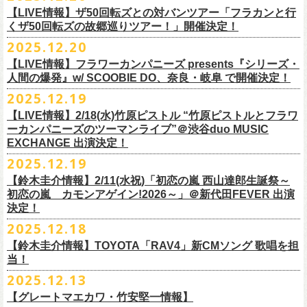
業 〜うたとギターとコーラスと〜」の２形態で開催いたします。
予約メールアドレス
会場：釜石市民ホール TETTO ホールA（〒026-0024 岩手県釜石市大町
贅沢なステージショウ！
【LIVE情報】ザ50回転ズとの対バンツアー「フラカンと行
okumasa.hrsm@gmail.com
1-1-9）
今年はどんな選曲＆ランキングになるのか！？
くザ50回転ズの故郷巡りツアー！」開催決定！
全国のライブハウスを主戦場とし”メンバーチェンジなし、
活動休止な
初の試み、そして初の会場を多く含む今ツアー、
どうぞお楽しみに！
出演：10-FEET / フラワーカンパニーズ / OA 田原 104 洋/SBE
どうぞお楽しみに！
◎「オクノマサヒコの DJ Dinners2026〜グレッグ・バレンタイン〜」
し”で全国各地でライブ・
ツアーを続けているフラカンが、結成36年
2025.12.20
友部正人さんと今度は九州へ！熊本で２マンライブ開催決定！
チケット料金：前売￥6,600（税込）
【日 程】2026年2月12日(木)
で”超・今が旬”
と自負し10年振りに挑んだ2度目の日本武道館ライブ。
＊オフィシャル先行実施！
＊【ザ・ベストテン】初代司会者、久米宏さんのご逝去の報に接し、心
【LIVE情報】フラワーカンパニーズ presents『シリーズ・
【時 間】OPEN 18:00 CLOSE 23:00 (L/O 22:00)
映像監督・番場秀一氏が当日の模様と前後に行ったインタビューを交
◎フラワーカンパニーズ presents 「シリーズ・人間の爆発 〜
友部
さん
と
◎「フォークの爆発2026 ミニマル巡業 〜うたとギターとコーラスと〜」
受付期間：1/24(土) 18:00〜2/1(日) 23:59
人間の爆発』w/ SCOOBIE DO、奈良・岐阜 で開催決定！
から哀悼の意を捧げます
※お店のキャパシティに限りがあるため、混雑状況によっては時間制の
え、今のフラカンをリアルに映し出した148分。
鹿児島ー熊本のハイエース旅〜」
＊ミニマル巡業とは『
新たな試みとして歌とアコースティックギター一
https://l-tike.com/kokokara/
昨年9月20日(土)に開催されたフラワーカンパニーズ 日本武道館公演『フ
2025.12.19
入れ替えとさせていただきます。
日時：2026年4月5日(日) 開場14:30 開演15:00
本とコーラスと小
物の楽器などで構成するライヴ』です
問い合わせ：G/i/P 問い合わせフォーム
http://www.gip-web.co.jp/t/info
◎フラカン＆ヨコロコ合同企画「俺たちのザ・ベストテン2026」大阪編
ラカンの日本武道館 Part2 〜超・今が旬〜』の模様を収録したLIVE Blu-
【LIVE情報】2/18(水)竹原ピストル “竹原ピストルとフラワ
何卒、ご了承ください。
この配信を記念し公開されている、2020年開催の横浜アリーナでの無観
会場：熊本Django
6/8(月)京都・紫明会館 18:30/19:00 問：SOLE CAFE
イベントオフィシャルサイト：
【昭和の歌番組を代表する『ザ・ベストテン』のトリビュートLIVE。
ray+CDの発売が決定！
ーカンパニーズのツーマンライブ”＠渋谷duo MUSIC
【会 場】押競満寿 〒151-0062 東京都渋谷区元代々木町25-5 1F
客配信ライブ、
2022年開催の日比谷野音ライブ、
そして年末恒例となっ
出演：フラワーカンパニーズ、
友部
正人
6/10(水)広島・東広島 西条公会堂 18:30/19:00 問：キャンディープロモ
https://www.mobstyles.tokyo/view/page/mob25th
数々の昭和歌謡のカヴァーだけの一夜】
EXCHANGE 出演決定！
【料金】2000円（1ドリンク付き）
ている京都のライブハウス磔磔でのセットリ
ストほぼ被りなし2DAYSの
チケット料金：5200円（税込/ドリンク代別/整理番号付）
ーション広島
日時：5/14(木) 開場18:30／開演19:00
全国のライブハウスを主戦場とし”メンバーチェンジなし、活動休止な
2025.12.19
2023年の映像と合わせて、どうぞお楽しみください。
一般チケット発売日：2026年2月11日(水祝)10:00
6/11(木)香川・高松燦庫(sanko) 18:30/19:00 問：燦庫-
会場：大阪・十三GABU
し”で全国各地でライブ・ツアーを続けているフラカンが、結成36年
プレイガイド：イープラス
【鈴木圭介情報】2/11(水祝)「初恋の嵐 西山達郎生誕祭～
SANKO-/TOONICE
出演：
で”超・今が旬”と自負し10年振りに挑んだ2度目の日本武道館ライブ。
初恋の嵐 カモンアゲイン!2026～」＠新代田FEVER 出演
問い合わせ：熊本Django
6/13(土)三重・鳥羽水族館 18:15/18:45 問：ネクストロード
真城めぐみ(Vo)
映像監督・番場秀一氏が当日の模様と前後に行ったインタビューを交
決定！
＊U-NEXT独占ライブ配信詳細
チケット料金：4,800円（税込/整理番号付/ドリンク代別）
うつみようこ(Vo)
え、今のフラカンをリアルに映し出した148分の映像、またライブ音源と
◎フラワーカンパニーズ「フラカンの日本武道館 Part2 〜超・今が
＊一般チケット発売日が当初のご案内より変更となりました
2025.12.18
※6/13＠鳥羽はドリンク代なし
鈴木圭介(Vo)
しても楽しめるのに加え、新保勇樹、CHIYORI、2人の気鋭カメラマンが
旬〜」
※高校生以下は当日¥2,000キャッシュバック（
当日年齢を証明できるも
ミスター小西(Vo)
当日あらゆる角度から切り取った写真を贅沢にまとめた72ページのフォ
【鈴木圭介情報】TOYOTA「RAV4」新CMソング 歌唱を担
配信日：2025年12月30日(火)正午
の（学生証、保険証など）
のご提示が必要となります）
ザ50回転ズとの対バンツアーが決定！
当！
奥野真哉(Key)
トブックも同梱したスペシャルパッケージ仕様で販売致します。
視聴料：U-NEXT月額会員視聴無料配信URL：
https:
一般チケット発売日：3月8日(日)
「フラカンと行くザ50回転ズの故郷巡りツアー！」と題し、ザ50回転ズ
中森泰弘(G)
2025.12.13
//t.unext.jp/r/flowercompanyz
TOYOTA「RAV4」の新CMソングの歌唱を鈴木圭介が担当
！
のメンバーの故郷、堺、出雲、徳島を２バンドで巡ります！
竹安堅一(G)
フラカンのweb shop「ニワトリ堂」、そして1/31(土)札幌公演よりフラカ
【グレートマエカワ・竹安堅一情報】
2025年12月17日発売とともに新作CMが公開され
ました。
◎「フォークの爆発2026 〜座って演奏するスタイルです〜」
4月4日(土) ,5日(日)に開催される「WALK INN FES! 2026 IN 桜島」にフ
グレートマエカワ(B)
ンのライブ会場にて販売がスタート！