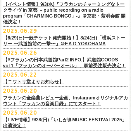
https://youtu.be/Z9wrtIqELqE
素材 ： 綿100％ キャンパス
【イベント情報】9/3(水)『フラカンのチャーミングなトー
■受付期間：7/16(水)17:00 ～ 8/24(日)22:59 ＊超早期ご注文特典ステッ
★応募期間
クライヴ in 京都 – public recording on a radio
サイズ：高さ40cm , 袋口幅48cm , 底幅33cm , 奥行(マチ)15cm , ハンド
カー付き：〜7/21(月祝)23:59 まで
2025年7月23日(水)〜2025年8月12日(火) 23:59まで
■vol.7
program「CHARMING BONGO」-』＠京都・紫明会館 開
ル長58cm , 内容量約15L
■発送予定：9月12日前後
※その他詳細はキャンペーン公式ページ記載の応募規約をご確認くださ
ゲスト：Novel Core
催決定！
＊その他詳細は上記通販ページをご確認ください
い
https://www.youtube.com/watch?
v=I8Zw-h9Anxg
2025.06.29
【6/29(日)一般チケット発売開始！】8/24(日)「横浜ストー
リー 〜武道館前の一撃〜」＠F.A.D YOKOHAMA
◎「CHICKEN SKIN RECORDS ガジェットポーチ」
2025.06.26
価格：2000円(税込)
カラー：ブラック、レッド
【#フラカンの日本武道館Part2 INFO.】武道館GOODS
vol.1「フラカンのオーバーオール」、事前受注販売決定！
サイズ：125×97×42ｍｍ
2025.06.22
【ニワトリ堂よりお知らせ】
2度目の日本武道館公演「フラカンの日本武道館 Part2 〜超・今が旬〜」
2025.06.20
の１ヶ月後より、
全国ワンマンツアーの開催が決定！
いつもフラワーカンパニーズのweb shop【ニワトリ堂】をご利用いただ
タイトルは「フラカンのチョイナチョイナ’25/’26」、
10/25(土)熊本
フラカンの全楽曲レビュー企画、Instagramオリジナルアカ
きありがとうございます。
Djangoを皮切りに、
来年2026年3/14(土)仙台darwinまで、
30箇所31公演を
ウント「フラカンの音楽目録」にてスタート！
回ります！
2025.06.20
この度、これまでのweb shop【ニワトリ堂】サイトでの販売を終了し、
10年ぶり2回目となる日本武道館公演『フラカンの日本武道館 Part2 〜
限定的にSTORESでオープンしてきました【ニワトリ堂 2nd STORE】を
【LIVE情報】9/28(日)「いしがきMUSIC FESTIVAL2025」
武道館公演を経てさらに勢いを増してまわるフラカンの全国ツアー、
ど
超・今が旬〜』を9月20日(土)
に開催するフラワーカンパニーズが、
今年1
7/11(金)に発売される絵本『歌詞の本棚 深夜高速』の発売記念イベント
本店【ニワトリ堂】として移行、運営させていただくことになりまし
出演決定！
うぞお楽しみに！
月より月１配信のYouTube番組『月刊フラカン武道館 Part2』をスター
の開催が決定！
た。