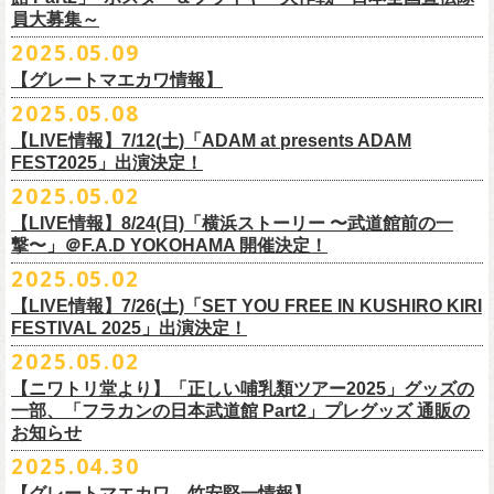
5000
http://fobkikaku.co.jp
チケット料金：
16．すべての若さなき野郎ども
員大募集～
エレキセットとは一味違ったフラカンのアコースティックライブ、どう
<受付期間>
番組の中でアイボリーズのオリジナル曲として、アタック西本が書いた
ウエスト/ヒップ/ワタリ/裾幅/股下
ンパニーズの主催イベント。
出演：怒髪天、フラワーカンパニーズ
【指定席】前売料⾦(税込)：
¥7200
17．ディスイズナゴヤ
ぞお楽しみに！
2025年7月2日(水)18:00 ～ 2025年7月6日（日）22:00 (入金終了23:00)ま
歌詞にフラカンメンバーが作曲、アレンジを担当したことがきっかけ
S ＞ 100 / 111 / 37 / 26 / 68
■vol.4：山里亮太（南海キャンディーズ）
2025.05.09
チケット料金：全自由 前売￥6,900-（ドリンク代別）＊未就学児童入場
【芝⽣⾃由席】前売料⾦(税込)：
¥6900
今年2025年9月20日(土)開催「フラカンの日本武道館 Part2 〜超・今が
18．失格（2013 Mix ver.)
で
で、今回の対バンが実現しました！
M ＞ 105 / 116 / 38 / 26.5 / 70
https://youtube.com/live/_ipE-Na37yY
14回目となる今年はいつもと趣向を変え、9/20(土)開催「
フラカンの日本
【グレートマエカワ情報】
不可(小学生以上のご入場される方全てにチケット必要)
問い合わせ：清⽔⾳泉 06-6357-3666 (平⽇12:00〜17:00) /
旬〜」、今回も日本全国各地からたくさんの方に集まっていただけるよ
19．どっち坊主大会
◎フラワーカンパニーズ アコースティック・ワンマンツアー
※上記受付期間内でも、規定枚数に達し次第、受付は終了させていただ
L ＞ 110 / 121 / 39 / 27 / 72
武道館Part2 〜超・今が旬〜」
のアフターパーティー的イベントとして親
一般チケット発売日：7月19日(土)
info@shimizuonsen.com
うに！全国より”フラカンの日本武道館 日本全国宣伝隊員“を大募集致しま
2025.05.08
「
フォーク
の
爆発
2025～座って演奏するスタイルです～」
きます。
一般チケットは6/8(日)より発売開始！
※商品の特性上、サイズ表記から1～2cm程度の誤差が生じる場合がござ
◾️vol.5
◎押競満寿「オクノマサヒコのDJ Dinners〜2025、初夏〜」
しい仲間たちをゲストに
迎えての特別編を企画。
す！
※こちらの商品は、Sony Music Shop、ライブ会場での販売となります
【LIVE情報】7/12(土)「ADAM at presents ADAM
完売必至の初ツーマン、どうぞお楽しみに！
います。
ゲスト：大槻ケンヂ（筋肉少女帯/特撮/オケミス）
5/20(火) OPEN 18:00 CLOSE 23:00 (L/O 22:30)
昨年9月に荻窪TOP BEAT CLUBで行われ好評を博した、フラカン＆ヨコ
☆Sony Music Shop
FEST2025」出演決定！
・7月5日(土)
■予約有効期間
※写真参照 :鈴木圭介、グレートマエカワ S着用/ 竹安堅一 M着用/ミスタ
https://www.youtube.com/watch?v=1EMet2dx9d4
【DJ】奥野真哉、グレートマエカワ
ロコ合同企画「
俺たちのザ・ベストテン〜グレートマエカワ AGE55 前夜
10年前に続き、今回も宣伝隊員のお仕事としてお願いしたいのは学校や
https://www.sonymusicshop.jp/m/item/itemShw.php?
会場：福島・喜多方 大和川酒造北方風土館
予約日含めず１日間
2025.05.02
◎それゆけ！大宮セブンpresents「はぐれ者たちの宴」フラワーカンパニ
ー小西 L着用
※お店のキャパシティに限りがあるため、混雑状況によっては時間制の
祭〜」の第2弾、1978年〜
1989年まで放送されていた伝説の歌番組【ザ・
お店、そのほか人目につく場所への[ポスター貼り]と[フライヤー置き]の
site=S&ima=2253&utm_source=upcocoming&utm_medium=owned&utm_
時間：Open 15:30 / Start 16:00
※2025年7月6日(日)注文分に限り、2025年7月6日(日) 23:00入金締め切
ーズ×アイボリーズ ツーマンライブ
入れ替えとさせていただきます。何卒、ご了承ください。
ベストテン】
のトリビュートライヴとして、
全曲当時のヒット曲でのカ
【LIVE情報】8/24(日)「横浜ストーリー 〜武道館前の一
ポスター＆フライヤー大作戦！
campaign=DQCL000003946&cd=DQCL000003946&srsltid=AfmBOopGUP
◎「チキパン(CHICKEN PUNKS)ジャージ」
チケット料金：前売 ¥5,500（税込／全自由・整理番号付／ドリンク代別
りとなります。
日時：2025年7月23日(水) 開場：18:15 開演：19:00
【料金】2000円 （1ドリンク付き）
ヴァーライヴをお届けします！
撃〜」＠F.A.D YOKOHAMA 開催決定！
作戦を決行いただきましたら、展開していただいている様子を写真に撮
f67JLrBdn1yt7FcWbN_7xUiKMo2OoT8SAQ2R-InUmvVzJt
途要）
価格：￥6,800(税込）
会場：下北沢シャングリラ
【会場】押競満寿 〒151-0062 東京都渋谷区元代々木町25-5
2025.05.02
ってお送りください。フラカン公式SNSにてアップさせていただきま
一般チケット発売日：5月25日(日)
■電子チケット表示期間
ボディ：ネイビー/ホワイト、ライトグレー/ネイビー
出演：フラワーカンパニーズ
ベストテン世代による、ベストテン世代のための、
そしてベストテン世
す。
【LIVE情報】7/26(土)「SET YOU FREE IN KUSHIRO KIRI
プレイガイド：
2025年7月10日(木)～ イベント当日まで
素材 ： ポリエステル 100％ スムース ※ファスナーはダブルスライダー
アイボリーズ
＝＝＝＝＝＝＝＝＝＝＝＝
代じゃなくてもきっと楽しんでいただける、
懐かしくも新鮮でとびきり
FESTIVAL 2025」出演決定！
イープラス
※イベント当日に「入場画面」から進むことができます
サイズ：S / M / L / XL
Vo. アタック西本（ジェラードン）
◎オーバーオールズ
贅沢なステージショウ！
宣伝隊員のみなさま、そしてご協力いただいたお店、学校を「フラカン
2025.05.02
チケットぴあ
＜製品サイズ＞
Gt. 村上（マヂカルラブリー）
6/25(水)吉祥寺MANDA-LA2
乞うご期待！
の日本武道館Part2 サポーター」に認定、フラカンの日本武道館Part2 ス
ローチケ
＜チケット受付に関してのご注意＞
S ： 身丈60cm / 身幅52cm / 裄丈80cm
Ba. 根建太一（囲碁将棋）
出演・オーバーオールズ
【ニワトリ堂より】「正しい哺乳類ツアー2025」グッズの
テッカー（サポーター限定カラー）を差し上げます！
楽曲の歌詞に着目し、
気鋭のイラストレーターが自らのフィルターを通
問い合わせ：ノースロードミュージック仙台
※ご購入はおひとり様1枚までとさせていただきます。
M ： 身丈64cm / 身幅57cm / 裄丈84cm
一部、「フラカンの日本武道館 Part2」プレグッズ 通販の
Key. SJ（GAG）
[三宅伸治(vo.g)/石塚英彦(vo)/グレートマエカワ(b)/石塚幸作(ds)]
◎フラワーカンパニーズ presents 「DRAGON DELUXE 2025〜特別
して、
その世界観を絵本として再構築するプロジェクト、”歌詞（うた）
お知らせ
※ご購入されたご本人様のみご参加可能になります。分配や譲渡はでき
L ： 身丈68cm / 身幅62cm / 裄丈87cm
Dr. 南條庄助（すゑひろがりず）
GSK /GUEST Vo:石塚くるみ[pèyang(vo.b)ポトフ(g)アルパカ(ds)]
================================================
編〜」【俺たちのザ・ベストテンPart2】
＊フラカンの日本武道館Part2 ステッカー（サポーター限定カラー：ゴー
の本棚”。
・7月6日(日)
ませんので、予めご了承ください。
XL ： 身丈71cm / 身幅68cm / 裄丈90cm
料金：前売5,000円 当日：5,800円（税込/ドリンク代700円別途要）
【時間(全日共通)】
2025.04.30
日時：10月17日(金) Open 18:15 / Start 19:00
ルド
）
いつもニワトリ堂をご利用いただき有難うございます。
その第４弾としてフラワーカンパニーズ「深夜高速」
の絵本化が決定！
会場：東京・江東区文化センターホール
※本受付は先着順となります。規定枚数に達し次第、受付を終了いたし
※上記サイズはあくまでも目安の寸法です
一般発売：6月8日（日）10:00
OPEN 18:30 /START19:30
文・天野史彬
会場：名古屋DIAMOND HALL
【グレートマエカワ、竹安堅一情報】