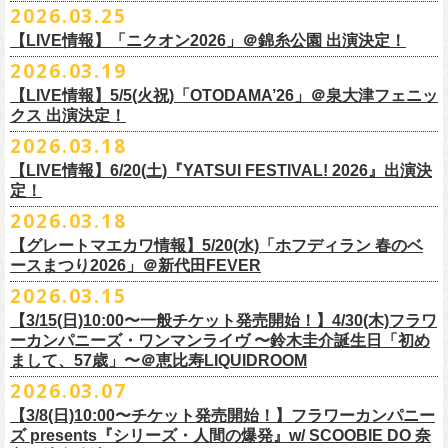
◎怒髪天&フラワーカンパニーズ presents 「ジャンピング乾杯TOUR
7/26(日)宮古の2公演にフラワーカンパニーズの出演が決定！
2026.03.25
要）
仕様：チャーム4種（けいくん、まーちゃん、けんちゃん、
こにし）/アル
■3月28日(土)22:05〜22:55 NHKラジオ「尾崎世界観のとりあえず明日を
2026 “オレたち足腰お達者くらぶ”」
久しぶりのサンボマスターとの対バン、どうぞお楽しみに！
一般チケット発売日：6月6日(土)予定
ミ蒸着袋入り(*どれになるかお楽しみスタイル）
【LIVE情報】「ニクオン2026」＠錦糸公園 出演決定！
生きるラジオ」
・9月5日(土) 滋賀U☆STONE 17:00/17:30 （問）清水音泉 06-6357-
問い合わせ：LIVE BOX MA・YASCO
素材 ： 黄色アクリル , シリコンリング , ステンレス製カニカン
◎「レッツけんこうステッカーセット」*6枚組
＊鈴木圭介がゲストとして出演
2026.03.19
3666 (平日12:00〜17:00) info@shimizuonsen.com
◎サンボマスター「ロックンロール デスティネーション in とうほく
サイズ ： （本体）40×28mm 厚み3mm
価格：￥1,000（税込）
https://www.nhk.jp/p/rs/KG9YLK9LWL/
【LIVE情報】5/5(火祝)「OTODAMA’26」＠泉大津フェニッ
・9月6日(日) 伊勢RHYTHM 16:00/16:30 （問）JAILHOUSE 052-936-
「from ふくしま for ふくしま」
◎「グレートマエカワ第57回誕生日会 in 奄美大島」
素材 ： 塩ビ
クス 出演決定！
6041
www.jailhouse.jp
＊石巻公演
日時：2026年9月27日(日) 開場17:00 開演18:00
各サイズ
・9月12日(土) 弘前KEEP THE BEAT 17:00/17:30 （問）ノースロード
2026.03.18
日時：2026年7月25日(土) 開場 17:30 / 開演 18:00
会場：奄美大島＠ ROAD HOUSE ASiVi
けいくん：51×74mm
ミュージック秋田 018-833-7100
会場：宮城・石巻BLUE RESISTANCE
6/21(日)「G-FREAK FACTORY presents “MAD SOUL CONNECTION
出演：フラワーカンパニーズ
【LIVE情報】6/20(土)『YATSUI FESTIVAL! 2026』出演決
まーちゃん：44×70mm
・9月13日(日) 秋田Club SWINDLE 15:30/16:00 （問）ノースロードミュ
出演：サンボマスター、フラワーカンパニーズ
定！
vo.24″」＠前橋DYVER にて、G-FREAK FACTORYとの対バンが決定！
オープニングアクトあり：楠田莉子BAND
けんちゃん：41×64mm
ージック秋田 018-833-7100
チケット料金：
「ARABAKI ROCK FEST.26」4/26(日)MICHINOKU PEACE SESSION
一般発売日に先がけ、4/4(土) 10:00よりオフィシャル先行受付もスター
チケット料金：前売 ¥4,500（税込/整理番号付/ドリンク代別途要）
2026.03.18
こにし：49×66mm
出演：怒髪天、フラワーカンパニーズ
前売 ¥5,500(税込/ドリンク代別）
GTR祭’26ステージに、GUEST GUITARとして竹安堅一の出演が決定しま
ト。どうぞお見逃しなく！
一般チケット発売日：6月6日(土)予定
バンドロゴ：74×45mm
【グレートマエカワ情報】5/20(水)「ホフディラン 春のベ
チケット料金：オールスタンディング ￥6,900（税込/ドリンク代別途
U-22割 ￥4,500(税込/ドリンク代別/身分証持参必須（コピー不可/公演当
した！
問い合わせ：ROAD HOUSE ASiVi
チキパン(CHICKEN PUNKS)：45×90mm
ースまつり2026」＠新代田FEVER
要）※未就学児童入場不可(小学生以上のご入場される方全てにチケット
日提示できない場合は一般価格チケットとの差額分をお支払いいただき
◎「G-FREAK FACTORY presents “MAD SOUL CONNECTION vo.24″」
2026.03.15
必要)
ます)
◎「ARABAKI ROCK FEST.26」
日時：2026年6月21日(日) 開場16:30 / 開演 17:00
一般チケット発売日：6月6日(土)
※１人１枚※未就学児入場不可/小学生以上チケット必要
【3/15(日)10:00〜一般チケット発売開始！】4/30(木)フラワ
日時：4月25日(土) 開場9:30 開演10:30
会場：前橋DYVER
ーカンパニーズ・ワンマンライヴ 〜鈴木圭介誕生日「初め
一般チケット発売日：2026年6月6日(土)
4月26日(日) 開場9:30 開演10:30 ※竹安堅一の出演は4/26(日)
出演：G-FREAK FACTORY、フラワーカンパニーズ
フラワーカンパニーズ presents「DRAGON DELUXE 2026」開催決定！
まして、57歳」〜＠恵比寿LIQUIDROOM
＊ライブハウス会場限定店頭先行：4/4(土) 12:00〜19:00
のみ
チケット料金：前売 ¥4,500(税込/ドリンク代別）
7月8月に開催するフラワーカンパニーズのアコースティック企画「フォ
・石巻 BLUE RESISTANCE店頭
2026.03.07
会場：国営みちのく杜の湖畔公園 北地区 エコキャンプみちのく
一般チケット発売日：4/25(土) 10:00
「DRAGON DELUXE」は、“名古屋のロックシーン活性化”、“
デビューか
ークの爆発2026 〜座って演奏するスタイルです〜」の一般チケット発売
〒986-0824 宮城県石巻市立町１丁目１－２－１
７
HP：
https://arabaki.com/
▼OFFICIAL HP先行
【3/8(日)10:00〜チケット発売開始！】フラワーカンパニー
5月23日(土)、24日(日)＠東京・錦糸公園で行われる「ニクオン2026」に
ら応援してくれている名古屋の皆さんへの恩返し”、“
名古屋への郷土愛”の
が3/28(土)10:00よりスタート！
*注意事項
【受付期間】4/4(土) 10:00 ～ 4/12(日) 23:59
ズ presents『シリーズ・人間の爆発』w/ SCOOBIE DO 奈
フラワーカンパニーズの出演が決定！
3つをテーマに掲げ、2012年より地元・
名古屋で開催しているフラワーカ
また、先日追加発表いたしました「フォークの爆発2026 ミニマル巡業 〜