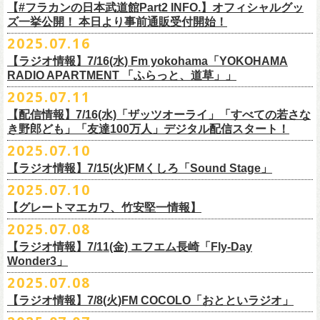
フラワーカンパニーズ
＊
全編視聴をご希望のかたはプレミアム会員にご登録（月額790円）をお
【#フラカンの日本武道館Part2 INFO.】オフィシャルグッ
1月27日(火) 四日市CLUB CHAOS 18:30/19:00
ゲスト：Novel Core
9 友達100万人
8月20日(水)21:00よりプレミア配信されます。
Conton Candy
願い致しま
す。
ズ一挙公開！ 本日より事前通販受付開始！
1月31日(土) 札幌近松 16:30/17:00
https://www.youtube.com/watch?
v=I8Zw-h9Anxg
10 ミント
TOSHI-LOW
＊タイムシフト視聴期間：2025年9月7日まで
2月4日(水) 下北沢シェルター 18:30/19:00
2025.07.16
11 ハイエース
開催を約１ヶ月後に控えたフラカンの日本武道館公演のチケットは
絶賛
ヒグチアイ
本番組はプレミアム会員の方ならタイムシフト視聴期間中に何度で
も、
2月14日(土) 大阪バナナホール 16:30/17:00
■vol.8
12 深夜高速
発売中！
【ラジオ情報】7/16(水) Fm yokohama「YOKOHAMA
MC：加藤真樹子（#FM802）
放送終了後に視聴することができます。 一般会員の方の場合は事前予約
2月15日(日) 岡山ペパーランド 15:30/16:00
ゲスト：四星球
mc
RADIO APARTMENT 「ふらっと、道草」」
合わせてお見逃しなく！
チケット発売スタート！
をする事で期間内にタイムシフト視
聴が可能ですが、リアルタイム視聴
2月21日(土) 別府Copper Raven 16:30/17:00
https://www.youtube.com/watch?
v=kVfyzG-tjOs
13 履歴書
2025.07.11
▼詳細はこちら
の際と同様、
全編の視聴にはプレミアム会員への加入が必要になりま
■7/16(水)22:00
～
23:30 Fm yokohama「YOKOHAMA RADIO
2月22日(日) 福岡CB 15:30/16:00
14 感情七号線
https://funky802.com/site/pickup_detail/7941
【配信情報】7/16(水)「ザッツオーライ」「すべての若さな
す。
APARTMENT
「ふらっと、道草」」
2月24日(火) 豊橋Club KNOT 18:30/19:00
15 星のブルペン
＜番組情報＞
き野郎ども」「友達100万人」デジタル配信スタート！
DJ:NakamuraEmi
2月28日(土) 新潟GOLDEN PIGGS BLACK 16:30/17:00
16 日々のあぶく
『月刊フラカン武道館 Part2』
ーーーーーーーーーーーーーーーーーーーーーーーーーーー
2025.07.10
https://www.fmyokohama.co.jp/
program/yra_furatto_michikusa
3月1日(日) 金沢AZ 15:30/16:00
17 虹の雨あがり
■vol.8
「HESOKURI」に収録「ザッツオーライ」「すべての若さなき野郎ど
◎「横浜ストーリー 〜武道館前の一撃〜」
＊鈴木圭介、グレートマエカワ コメントOA
3月7日(土) HEAVEN’S ROCKさいたま新都心 16:30/17:00
mc
【ラジオ情報】7/15(火)FMくしろ「Sound Stage」
7/23(水)よりSpotifyでフラワーカンパニーズのプレイリスト企画がスター
ゲスト：四星球
も」「友達100万人」が、7/16(水)より各音楽サービスにてデジタル配信
日時：8月24日(日)Open 15:30 / Start 16:00
3月14日(土) 仙台darwin 16:30/17:00
18 行ってきまーす
ト！
8月20日(水)21:00〜配信
スタート！
2025.07.10
会場：神奈川・F.A.D YOKOHAMA
■7月15日(金) 19:00〜 FMくしろ「Sound Stage」
19 ラッコ！ラッコ！ラッコ
本番URL：
同日リリースの新曲「ただいま実演中 / ピュアな匂いがチョイナチョイ
https://www.youtube.com/
watch?v=kVfyzG-tjOs
【グレートマエカワ、竹安堅一情報】
会場チケット：完売
＊鈴木圭介、グレートマエカワ コメントOA！
チケット料金：¥5,200(税込/整理番号付/
ドリンク代別途要)
20 人は人
①特設サイト
https://flowercompanyz.mixlist.app/
にて10曲をセレクトし
ナ」と合わせて、プリアドプリセーブが可能です。
※再放送：7月18日(金)15:00〜
2025.07.08
※全公演、高校生以下は当日¥2,000 キャッシュバック(当日年齢を証明で
21 最後にゃなんとかなるだろう
てプレイリストを作成
＊アーカイブ配信中！
ぜひお楽しみください！
きるもの(学生証、
保険証など)のご提示が必要となります)
富山MAIRO 25周年記念ライブにフラワーカンパニーズの出演が決定！
22 白眼充血絶叫楽団
【ラジオ情報】7/11(金) エフエム長崎「Fly-Day
②
#フラカンプレイリスト
をつけてXでシェア
■vol.0 番組スタート直前スペシャル
一般チケット発売日：
Wonder3」
③この
#フラカン
キャンペーンポストをリポストしてください
ゲスト：スキマスイッチ
◎7/16(水)デジタルリリース
10/25〜12/22公演＞8月30日(土)
◎「FUNKIST & RED JETS & MAIRO 25th Anniversary LIVE」
encore
2025.07.08
https://www.youtube.com/watch?
＊「ただいま実演中 / ピュアな匂いがチョイナチョイナ」
v=BR4CmNuGCLg&t=28
■7月11日(金) 14:00〜18:45 エフエム長崎「Fly-Day Wonder3」
1/17〜3/14公演＞10月18日(土)
日程：2025年10月5日(日) OPEN 16:00 START 16:25
EN1 涙よりはやく走れ
上記①②③を行って、キャンペーンへの応募が完了。
https://SPACESHOWERFUGA.lnk.
to/tadaima_pure
【ラジオ情報】7/8(火)FM COCOLO「おとといラジオ」
＊鈴木圭介、グレートマエカワ コメントOA！
会場：富山MAIRO
EN2 はぐれ者讃歌
抽選で、合計6名様にスペシャルグッズを
プレゼントいたします！
■vol.1
https://www.fmnagasaki.co.jp/program/wonder3/