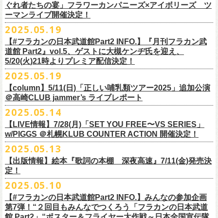
https://www.youtube.com/watch?
v=6XTayyWwFP0&t=6s
この全ての曲たちを改めてたくさんの⼈に知ってほしい、そんな気持ち
※整理番号での入場を予定しております。変更になる場合も御座います
前ポケット/背中部分にフラカンの日本武道館仕様のオリジナルタグ付
◾️vol.6
ほそ道2025」にフラワーカンパニーズの出演が決定！
ぐれ者たちの宴」フラワーカンパニーズ×アイボリーズ ツ
6月のマンスリー・パーソナリティをグレートマエカワが務めます ！
10/25〜12/22公演＞8月30日(土)
タイトル：HESOKURI ～オリジナルアルバム未収録集～
も込めて、
ので、予めご了承ください。
き、
ゲスト：TOSHI-LOW（BRAHMAN）
ーマンライブ開催決定！
フラワーカンパニーズの出演日は9月12日(金)になります。
チケットオフィシャル１次先行も本日よりSTART！
5月5 週目SPと6 月1週目、2週目の3本で豪華ゲストをお招きしお届けい
1/17〜3/14公演＞10月18日(土)
発売日：2025年7月9日
■vol.3
今回5名のライターさんと、四星球・北島康雄さんにご協⼒いただき、全
さらに、別途フラカンオリジナルデザインの布パッチをお付けします。
6月18日(水)21:00〜プレミア配信
2025.05.19
詳細は下記をチェック！
今年もやります！怒髪天との恒例”ジャンピング乾杯TOUR”！
たします。
品番：DQCL-3946
ゲスト：根本要（スターダスト☆レビュー）
曲レビュー企画を⾏うことになりました。
【対象商品】
（布パッチのデザインは後日！お楽しみに）。
本番URL：
https://youtu.be/Z9wrtIqELqE
5月31日(土)正午より、チケット先行受付もスタート！（〜6月10日
https://eplus.jp/ishigaki-fes/
今年は趣向を変えて、アコースティック＆トークコンサートで京都、甲
【#フラカンの日本武道館Part2 INFO.】『月刊フラカン武
価格：￥3,300(税込)
https://www.youtube.com/watch?
v=OMoBtAjSn-w
発売日：2025年7月11日(金)
(火)23:59まで）
府、松本にて開催決定！
道館 Part2』vol.5、ゲストに大槻ケンヂ氏を迎え、
収録楽曲：
「フラカンの音楽目録」reviewer
タイトル：歌詞（うた）の本棚 『深夜高速』
＊＊＊＊＊＊＊＊＊＊＊＊＊＊＊
＊アーカイブ配信中！
どうぞ、お見逃しなく！
◎「いしがきMUSIC FESTIVAL2025」
5/20(火)21時よりプレミア配信決定！
◎ラジオNikkei第１毎木21:30～22:10放
送
01. プライマル。
■vol.4：山里亮太（南海キャンディーズ）
天野史彬（ライター）
鈴木 圭介(著)/丹下 京子(絵)
事前販売受注期間：2025年6月28日(土)12:00〜7月20日(日)23:59まで
◾️vol.0 番組スタート直前スペシャル
日時：2025年9月28日(日)
本日よりHP先行も受付スタート！ぜひお早めに〜
「LOGOS presents「CAMP RADIO」」
2025.05.19
02. ハートのレース
https://youtube.com/live/_ipE-
Na37yY
大西健斗（ライター/SPICE編集部）
価格：￥2,200（税込）
受注受付url：web shop「ニワトリ堂」
ゲスト：スキマスイッチ
☆オフィシャル先行：5月31日（土）正午12:00〜6月10日（火）23:59
場所：岩手県盛岡市盛岡城跡公園を中心に開催
https://campradio.jp/
03．友達100万人
川上きくえ（ライター）
【column】5/11(日)「正しい哺乳類ツアー2025」追加公演
ISBN：9784845643035
https://flowercompanyzinc.stores.jp/
https://www.youtube.com/watch?v=BR4CmNuGCLg&t=28s
https://w.pia.jp/s/hosomichiofrock25of/
OFFICIAL SITE：
https://www.ishigaki-fes.jp/
☆HP先行
]10月19日（日）大阪城音楽堂にて開催される「OYZ NO YAON」＃007
5/29（木） 21:30～22:10；ゲスト・木村“Q太郎”至さん（ローディー）
04．そら（この空はあの空につながっている）
■vol.5
＠高崎CLUB jammer’s ライブレポート
北島康雄（四星球）
※対象商品は当日会場にてスタッフからお渡し致します。
お届け予定：9月10日(水)前後を予定
#いしがき2025
受付URL：
https://eplus.jp/jktour2
025-hp/
〜オヤジを愛したスパイ〜
6/ 5（木） 21:30～22:10；ゲスト・桜井秀俊さん（真心ブラザーズ
）
05. 青い吐息のように
ゲスト：大槻ケンヂ（筋肉少女帯/特撮/オケミス）
鈴木淳史（ライター）
2025.05.14
※こちら受注生産の商品となり、公演当日の販売は現状未定となってお
◾️vol.1
◎「ロックのほそ道2025」
#いしがきミュージックフェスティバル
受付期間：2025/5/30（金）21:00〜6/8（日）2
3:59
にフラワーカンパニーズの出演が決定！
※リピート放送：19日（木）21:30～22:10
06．セミ・ロング
https://www.youtube.com/watch?
v=1EMet2dx9d4
兵庫慎司（ライター）
【ローソンチケット】
ります。
ゲスト：加藤ひさし、古市コータロー（THE COLLECTORS）
日時：2025年9月12日(金) 17：15／18：00
【LIVE情報】7/28(月)「SET YOU FREE〜VS SERIES」
購入枚数制限：お1人様1公演につき4枚まで
6/12（木） 21:30～22:10；ゲスト・フミさん（POLYSICS） ※リピー
07. 天の神さまの言うとおり
ご購入はコチラから＞＞
購入を希望される方は事前販売受注期間内にてご注文ください。
https://www.youtube.com/watch?v=kTtAgK2Iq4A&t=2345s
会場：仙台GIGS
w/PIGGS ＠札幌KLUB COUNTER ACTION 開催決定！
只今から先行受付も開始！お申し込みはコチラ〜
ト：26日（木）21:30～22:10
08. スターな男
■vol.6
本日6/20(金)より「
フラカンの音楽目録」
と付したInstagramのオリジナ
※受付開始までにURL表示致します※
＊＊＊＊＊＊＊＊＊＊＊＊＊＊＊
出演：キタニタツヤ/SPITZ/フラワーカンパニーズ/Laura day
2025.05.13
◎「ジャンピング乾杯TOUR 2025 “山あり谷あり歌声一座のアコースティ
https://eplus.jp/ynks/
09．アンテな
ゲスト：TOSHI-LOW（BRAHMAN）
ルアカウントにて随時公開していきます！
喜多方、東京、松阪、福山の４箇所を回る、
フラワーカンパニーズの恒
■vol.2
romance（五十音順）
ック＆トークコンサート”」
＊発券手数料がお得
＊Radikoの「RN」にて全国でお聴きいただけます。
10. ザッツオーライ
【出版情報】絵本『歌詞の本棚 深夜高速』7/11(金)発売決
https://youtu.be/Z9wrtIqELqE
例アコースティック企画「
フォーク
の
爆発
2025 ～座って演奏するスタイ
※イベントチケットは、電子チケットでのお引き取りとなります。
テレビ埼玉の人気番組「それゆけ！大宮セブン」から誕生した芸人バン
◎「フラカンのオーバーオール」*オリジナル布パッチ付き
ゲスト：Hump Back
料金：1Fスタンディング／2F指定席/2F後方スタンディング ￥7,500-
10/17(金)名古屋DIAMOND HALLにて、フラワーカンパニーズ
9月4日(木)京都・磔磔 18:30/19:00 （問）清水音泉 06-6357-3666 (平日
＊全国LOGOSショップ店内でも放送されます。
11. 夜汽車のブルース
定！
インスタグラムアカウント：
ルです〜」の一般チケットが今週末より発売開始！
※本受付は、スマートフォンからのみお申し込みいただけます。
ド・アイボリーズとフラワーカンパニーズとの異色対バンが決定！
■価格：20,000円(税込) ※送料別（一律：1100円）
https://www.youtube.com/watch?v=6XTayyWwFP0&t=6s
（tax in/1F・2Fスタンディングは整理番号付/ドリンク代別）
presents「DRAGON DELUXE 2025」の開催が決定！
12:00〜17:00)/info@shimizuonsen.com
◎「OYZ NO YAON ＃007 〜オヤジを愛したスパイ〜」
12. スタンドアローン
2025.05.10
◎「フラカンの音楽目録」
7/5(土)喜多方、7/6(日)東京、8/3(日)福山公演は5/25(日)10:00より発売、
フィーチャーフォン、BlackBerry、WindowsPhone、タブレット端末
アイボリーズはマヂカルラブリー・村上（ギター）、囲碁将棋・根建太
■仕様
お問い合わせ：ノースロードミュージック TEL 022-256-1000（営業時
9月6日(土)山梨・甲府桜座 16:30/17:00 （問）FOB新潟 025-229-5000
日時：2025年10月19日(日) 15:30開場∕16:00開演
13. 飛び跳ねマーチ
https://www.instagram.com/
flowercompanyz_mokuroku
7/31(木)松阪公演のみ、諸事情により5/26(月)10:00からの発売に変更とな
（iPad、Android）からのお申し込みはできません。
一（ベース）、GAG・SJ（キーボード）、すゑひろがりず・南條庄助
生地：デニム
■vol.3
間 平日11:00〜16:00）
「DRAGON DELUXE」は、“名古屋のロックシーン活性化”、“
デビューか
【#フラカンの日本武道館Part2 INFO.】みんなの参加企画
http://fobkikaku.co.jp
会場：大阪城音楽堂
14. 40
ります。
※ご利用には、ローソンWEB会員(無料)への登録が必要になります。
（ドラム）、そしてジェラードン・アタック西本（ボーカル）の5人で
厚さ：11オンス
ゲスト：根本要（スターダスト☆レビュー）
第7弾！“２回目もみんなでつくろう「フラカンの日本武道
HP：
https://www.north-road.co.jp/detail/detail.php?eid=87091
ら応援してくれている名古屋の皆さんへの恩返し”、“
名古屋への郷土愛”の
9月7日(日)長野・松本上土劇場 16:00/16:30 （問）FOB新潟 025-229-
出演：スターダスト☆レビュー / 怒髪天 / フラワーカンパニーズ / 笑い飯
15．気持ちいい顔でお願いします
館 Part2」“ポスター＆フライヤー大作戦～日本全国宣伝隊
2023年6月に結成。
■サイズ（cm）
https://www.youtube.com/watch?v=OMoBtAjSn-w
公式X：
https://x.com/hosomichiofrock
3つをテーマに掲げ、2012年より地元・
名古屋で開催しているフラワーカ