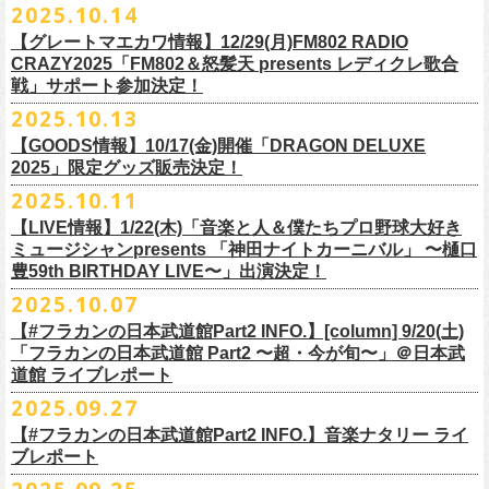
2025.10.14
てきた日」】
＊12/4(木)配信開始予定
Riip Beer他（Ever Green Imports）
＊12/4(木)配信開始予定
注意事項
＊U-NEXT独占ライブ配信詳細
人生を変えた1枚のレコードについて訊く「ロックンロールが降ってきた
◎ フラワーカンパニーズ「神さまツアー」～年末恒例磔磔2デイズ～ 1
＊11/20(木)より配信中
【グレートマエカワ情報】12/29(月)FM802 RADIO
Y.MARKET BREWING
◎ フラワーカンパニーズ「神さまツアー」～年末恒例磔磔2デイズ～ 1
※営利目的のチケットの転売は固くお断り致します。転売チケットは入
◎フラワーカンパニーズ「フラカンの日本武道館 Part2 〜超・今が
日」に、先ごろ、二度目の日本武道館公演を成功させたフラワーカンパ
日目 2023.12.13 京都磔磔
◎「フラカンの横浜アリーナ -リモートライヴ編- 〜生き続けてる事は最
CRAZY2025「FM802＆怒髪天 presents レディクレ歌合
US BREWERY（近日発表！）
日目 2023.12.13 京都磔磔
場をお断りする場合もあ
旬〜」
ニーズのグレートマエカワが登場。自身の音楽人生とフラワーカンパニ
◎ フラワーカンパニーズ「神さまツアー」～年末恒例磔磔2デイズ～ 2
戦」サポート参加決定！
大のメッセージ！〜」
US BREWERY（近日発表！）
◎ フラワーカンパニーズ「神さまツアー」～年末恒例磔磔2デイズ～ 2
りますのでご注意ください。
年末恒例となっている大晦日ライブ「ヤングナイター」改め、「ヤング
配信日：2025年12月5日(金)19:00〜 ※見逃し配信あり
ーズの現在地を語る。
日目 2023.12.14 京都磔磔
＊11/27(木)より配信中
2025.10.13
US BREWERY（近日発表！）
日目 2023.12.14 京都磔磔
※撮影・録音・録画などは禁止とさせていただきます。また開場時のご
デーゲーム’25」の開催が決定！
視聴料：U-NEXT月額会員視聴無料配信URL：
https:
https://donutroll.tokyo/wd/20251110_donut20/
◎『フラワーカンパニーズ「ゾロ目だョ全員集合!〜フラカン33年、野音
自分の席以外の席取りは
【GOODS情報】10/17(金)開催「DRAGON DELUXE
//t.unext.jp/r/flowercompanyz
99年〜」2022.9.23 日比谷野外大音楽堂』
出演アーティスト：
ご遠慮ください。
2025」限定グッズ販売決定！
12月31日(水)＠新代田LIVE HOUSE FEVERにて、今年は14:00からライ
アホマイルド坂本（MC）
※飲食を伴うイベントのため、公演当日、体調不良や発熱症状のある方
ブスタート！
2025.10.11
＊U-NEXT過去ライブ作品配信詳細
10月17日(金)＠名古屋DIAMOND HALLにて開催するフラワーカンパニー
は、来場をご遠慮いただ
年越しのライブ配信はございません。
※配信開始日は変更になる場合があります
【LIVE情報】1/22(木)「音楽と人＆僕たちプロ野球大好き
＊＊＊＊＊＊
ズ presents 「DRAGON DELUXE 2025〜特別編〜」【俺たちのザ・ベス
2月6日（金）
きますようお願いいたします。
チケットの発売日は11月15日(土)。
10月25日(土)よりスタートしたフラワーカンパニーズ ワンマンツアー
ミュージシャンpresents 「神田ナイトカーニバル」 〜樋口
ーーー12/5(金)19:00〜U-NEXTにて独占ライブ配信開始！ーーー
トテンPart2】
◆音楽◆
※ミュージシャンによるトークイベントですが、音楽の話は一切いたし
「フラカンのチョイナチョイナ’25/’26」 ポスターをニワトリ堂にて限定
豊59th BIRTHDAY LIVE〜」出演決定！
①11/20(木)配信開始予定
◎フラワーカンパニーズ「フラカンの日本武道館 Part2 〜超・今が
の限定グッズとして、アクリルキーホルダーの販売が決定！
bird
ませんのでご了承くださ
今年も充実のライブ・
ツアー活動を行なってきたフラカンの2025年のラ
販売致します。
◎「フラカンの横浜アリーナ -リモートライヴ編- 〜生き続けてる事は最
2025.10.07
旬〜」
当日会場にて販売いたします。
THE LOCAL PINTS
い。
『音楽と人』で好評連載中のBUCK∞TICKのベーシスト・樋口豊のコラム
イブ納めとな
る今公演、どうぞお楽しみください！
10月30日(木)9:00〜販売開始となります。
大のメッセージ！〜」 2020.8.27 横浜アリーナ *無観客配信ライブ
配信日：2025年12月5日(金)19:00〜 ※見逃し配信あり
【#フラカンの日本武道館Part2 INFO.】[column] 9/20(土)
「タイガース、今年も優勝だ!!」から派生したトークイベント〈僕たち、
＊数に限りがございます。
視聴料：U-NEXT月額会員視聴無料
「フラカンの日本武道館 Part2 〜超・今が旬〜」＠日本武
◆お笑いステージ◆
公演に関するお問い合わせ LOFT9 Shibuya
プロ野球大好きミュージシャンです！〉presentsによるライヴの開催が決
◎フラワーカンパニーズ大晦日ライブ「ヤングデーゲーム’25」
②11/27(木)配信開始予定
配信URL：
https:
//t.unext.jp/r/flowercompanyz
道館 ライブレポート
レギュラー
https://www.loft-prj.co.jp/schedule/loft9/contact
定！
日時：12月31日（水）OPEN 13:30/ START 14:00
◎ワンマンツアー「フラカンのチョイナチョイナ’25/’26」 ポスター
◎「ゾロ目だョ全員集合!〜フラカン33年、野音99年〜」
2022.9.23 日比
＊＊＊＊＊＊
長州小力
2025.09.27
主催：音楽と人編集部
https://ongakutohito.com/
樋口豊さん59歳の誕生日2日前の開催となる今企画、
会場：新代田LIVE HOUSE FEVER
価格：900円(税込) *送料別
谷野外大音楽堂
まーな
出演は、トークイベントでお馴染みの〈プロ野球大好きミュージシャ
一般チケット発売日：前売 ￥5,500（税込／D代別）※お土産ステッカー
【#フラカンの日本武道館Part2 INFO.】音楽ナタリー ライ
＊サイズ：B2（515mm×728mm）
年末恒例FM802主催のロック大忘年会「FM802 ROCK FESTIVAL RADIO
ン〉たちを中心としたスペシャルバンド（グレートマエカワが参加）、
ブレポート
付き
＊販売期間：2025年10月30日(木)9:00 〜 ※在庫が無くなり次第終了
③12/4(木)配信開始予定
10月25日＠熊本Djangoを皮切りに30箇所31公演を回る全国ワンマンツア
CRAZY 2025」最終日12/29(月)、怒髪天がハウスバンドとなり、一夜限り
2月7日（土）
POLYSICS、そしてフラワーカンパニーズ。
※保護者同伴に限り高校生以下入場可能、当日￥2,
000キャッシュバック
＊2025年11月上旬〜発送予定