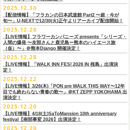
【会場】スタジオ841 埼玉県大里郡寄居町寄居1010
※6/13＠鳥羽はドリンク代なし
受付期間：
4/4(
土
)21:00
～
4/30(
木
)23:
59
◎「オクノマサヒコ Japan Tour2026初夏の陣〜奥野還暦イヤー記念
当初2月7日(土)でご案内しておりましたが、諸事情により、
チケット料金：前売り¥5.200(税込/D別/整理番号付)
※高校生以下は当日¥2,000キャッシュバック（
当日年齢を証明できるも
ますのでご注意ください。
2025.12.30
【出演】湯川トーベン、グレートマエカワ
※高校生以下は当日¥2,000キャッシュバック（
当日年齢を証明できるも
受付
URL
：
‘
https://eplus.jp/
sambomaster/
祭〜」
2月11日(水祝)からの発売に変更となりました。
一般チケット発売日：2026年3月8日(日)
の（学生証、保険証など）
のご提示が必要となります）
※撮影・録音・録画などは禁止とさせていただきます。また開場時のご
【チャージ】￥4,000
【配信情報】「フラカンの日本武道館 Part2 〜超・今が
の（学生証、保険証など）
のご提示が必要となります）
枚数制限
ご予定していただいた皆さまにはご迷惑おかけしますが、何卒宜しくお
プレイガイド：
一般チケット発売日：3月28日(土)
自分の席以外の席取りは
【予約】
旬〜」U-NEXTで12/30(火)正午よりアーカイブ配信開始！
一般チケット発売日：3月8日(日)10:00
・ライブハウス公演：お
1
人様
1
公演につき
1
枚まで
＊5/15(金)大阪ムジカジャポニカ
願い致します。
イープラス
お問い合わせ : 浮雲社中
contact@ml.ukigmo.org
ご遠慮ください。
https://www.facebook.com/p/%E3%82%B9%E3%82%BF%E3%82%B8%
プレイガイドなど詳細はライブページにてご確認ください
当落結果：
2025.12.28
5/2(
土
)13:00
予定
DJ&LIVE オクノマサヒコ
2024年9月に荻窪TOP BEAT CLUBでフラワーカンパニーズ＆うつみよう
問い合わせ：柳ヶ瀬アンツ
http://www.
ants69.com/information.html
※マスクの着用は任意となりますが、過度な発声や他のお客様のご迷惑
E3%82%AA%EF%BC%98%EF%BC%94%EF%BC%91-
https://flowercompanyz.com/live/2026/01/30/8956
入金期限：
5/4(
月
)21:00
(奥野真哉、グレートマエカワ)
◎フラワーカンパニーズ presents 「シリーズ・人間の爆発 〜
友部
さん
と
こ＆YOKOLOCO BAND合同企画として初開催、昨年は毎年恒例のフラワ
となる声量はお控えく
【LIVE情報】フラワーカンパニーズ presents「シリーズ・
61550212223544/
発券開始日：各公演日
10
日前～
ゲストDJ:45CLUB（mic&VITON6969）
鹿児島ー熊本のハイエース旅〜」
ーカンパニーズ主催イベント「DRAGON DELUXE」の特別編として11月
人間の爆発 〜友部さんと鹿児島ー熊本のハイエース旅
ださい。
＊追加された6/28(日)札幌公演は3/28(土)からの発売になります
ーーーーーーーーーーーーーー
18:00〜
日時：2026年4月5日(日) 開場14:30 開演15:00
（仮）〜」＠熊本Django 開催決定！
に名古屋DIAMOND HALで行ったスペシャル企画「俺たちのザ・ベストテ
※飲食を伴うイベントのため、公演当日、体調不良や発熱症状のある方
¥3,000(ドリンク別)
会場：熊本Django
ン」。
は、来場をご遠慮いただ
2025.12.28
◎「まいう〜ロックフェス2026」
6/28(日) 札幌musica hall cafe 開場15:30/開演16:00 問：浮雲社中
整理番号あり
出演：フラワーカンパニーズ、
友部
正人
1978年〜1989年まで放送されていた伝説の歌番組【ザ・ベストテン】の
きますようお願いいたします。
【LIVE情報】「WALK INN FES! 2026 IN 桜島」出演決
【公演日】2026/2/10 (火)
チケット料金：4,800円（税込/整理番号付/ドリンク代別）
U25(25歳以下〜入場ラスト・要証明)¥2,000(D別）
チケット料金：5200円（税込/ドリンク代別/整理番号付）
トリビュート企画として、誰もが口ずさめる当時ヒットした歌謡曲のみ
※ミュージシャンによるトークイベントですが、音楽の話は一切いたし
定！
【開場/開演】18:30/19:00
※高校生以下は当日¥2,000キャッシュバック（
当日年齢を証明できるも
2/28 19時よりこちらのフォームで予約開始！
一般チケット発売日：2026年2月11日(水祝)10:00
で全て構成するカヴァーライヴとなる今企画。同時代に音楽に目覚めた
ませんのでご了承ください。
2025.12.22
【会場】荻窪 TOP BEAT CLUB
の（学生証、保険証など）
のご提示が必要となります）一般チケット一
https://musicaja.info/11920
釜石市民ホール TETTOで開催される「Mobstyles presents
プレイガイド：イープラス
バンドマンたちが数々の昭和歌謡曲へのリスペクトを全身全霊でぶつけ
【出演】オーバーオールズ（石塚英彦、三宅伸治、グレートマエカワ、
般チケット発売日：3月28日(土)10:00
【LIVE情報】3/26(木)「PON pre WALK THIS WAY〜12年
KOKOKARA」にフラワーカンパニーズの出演が決定！
問い合わせ：熊本Django
る、そのスペシャルなステージの噂は各所に拡がり、次回への熱望の声
公演に関するお問い合わせ 新宿ロフトプラスワン 03-3205-6864
石塚幸作）／GSK／どんぐりパワーズ／工膝わたる（THE NUGGETS）
目でも終わらない青春の歌〜」＠KT ZEPP YOKOHAMA 出
フラワーカンパニーズのアコースティック企画「
フォークの爆発2026」
＊5/16(土)広島bar edge
本日よりオフィシャル先行の受付もスタート！
を受け、「俺たちのザ・ベストテン2026」の開催が決定！
主催：音楽と人編集部 https://ongakutohito.com/
【前売】￥5,000 ( +1D)
演決定！
の開催が決定！
DJ&LIVE オクノマサヒコ
東日本大震災から15年、新たなスタートを応援するイベント、ぜひお待
トークイベント〈第11回！ 僕たち、プロ野球大好きミュージシャンで
【発売場所】イープラス／Peatix
2025.12.20
(奥野真哉、グレートマエカワ)
ちしております。
5月、東京・荻窪TOP BEAT CLUB、さらに待望の初の大阪・十三GABU
す！〉の開催決定！
【イープラス URL】https://eplus.jp/sf/detail/4461090001-P0030001
今年は、通常のアコースティック・スタイル「〜
座って演奏するスタイ
ゲストDJ:OKA-T／SAKI／HYNG
と、2公演での開催となる。
【LIVE情報】4/18(土)SaToMansion 10th anniversary
【Peatix URL】https://peatix.com/event/4782289
U-NEXTにて独占ライブ配信された9月20日(土)開催の日本武道館公演『フ
ルです〜」でのライヴに加え、
新たな試みとして歌とアコースティック
18:00〜
◎「Mobstyles presents KOKOKARA」
ベストテン世代による、ベストテン世代のための、そしてベストテン世
festival【南部事変 2026】出演決定！
【発売日】1/13 18:00
ラカンの日本武道館 Part2 〜超・今が旬〜』の模様が、12/30(火)正午よ
ギター一本とコーラスと小
物の楽器などで構成するライヴ「ミニマル巡
¥3,000(ドリンク別)
日時：2026年3月20日(金祝) 開場16:00 / 開演 17:00
代じゃなくてもきっと楽しんでいただける、懐かしくも新鮮でとびきり
2025.12.20
【問】TOP BEAT CLUB 03-6913-5433
り再びU-NEXTにてアーカイブ配信スタート！