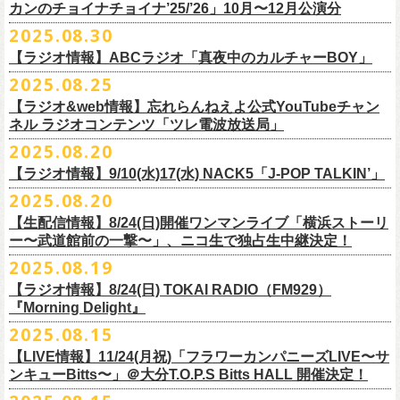
9月22日(月) 17:00 ～ 9月30日(火) 22:59まで
3月1日(日) 金沢AZ 15:30/16:00
カンのチョイナチョイナ’25/’26」10月〜12月公演分
クハラカズユキ(dr)
※
リピート放送；
9/4(木)、9/5(金)、9/7(日)
れ出した瞬間から異様なほどの高揚感が会場を包み込み、そして竹安堅
L ： 身丈73cm / 身幅55cm / 肩幅50cm / 袖丈22cm
3月7日(土) HEAVEN’S ROCKさいたま新都心 16:30/17:00
チケット料金：前売 ¥5,500（税込／整理番号付／ドリンク代別途要）
2025.08.30
https://www.mbs.jp/mmtv/
一の目が醒めるようなギターから“少年卓球”が始まった瞬間に、もうこの
XL ： 身丈77cm / 身幅58cm / 肩幅54cm / 袖丈24cm
【 お届け 】
3月14日(土) 仙台darwin 16:30/17:00
※⾼校⽣以下は当⽇¥2,000 キャッシュバックします
#MMTV_mbs
日のフラカンの勝利は確定した――そんな気持ちになった。『正しい哺
【ラジオ情報】ABCラジオ「真夜中のカルチャーBOY」
XXL：身丈81cm / 身幅63cm / 肩幅57cm / 袖丈25cm
10月下旬発送予定
（当⽇年齢を証明できるもの（学⽣証、保険証など）のご提⽰
が必要と
10年ぶり2回目となる日本武道館公演『フラカンの日本武道館 Part2 〜
乳類』はこの10年をかけてフラカンが研ぎ澄ませてきたバンドサウンド
※上記サイズはあくまでも目安の寸法です
2025.08.25
チケット料金：¥5,200(税込/整理番号付/
ドリンク代別途要)
なります）
■8月30日(土) 、9月6日(土)、9月13日(土)
超・今が旬〜』を9月20日(土)
に開催するフラワーカンパニーズが、
今年1
とメッセージ性が高次元で結晶化した大傑作だが、その中でも、“少年卓
※全公演、高校生以下は当日¥2,000 キャッシュバック(当日年齢を証明で
【ラジオ&web情報】忘れらんねえよ公式YouTubeチャン
※チケットにスタンディングの記載がありますが、
当日は椅子あり自由
深夜2:00〜3:00 ABCラジオ「真夜中のカルチャーBOY」
月より月１配信のYouTube番組『月刊フラカン武道館 Part2』をスター
先行配信しておりました「ただいま実演中/ピュアな匂いがチョイナチョ
球”はポップで疾走感があり、初めてロックで高揚した瞬間をギュッと思
ネル ラジオコンテンツ「ツレ電波放送局」
きるもの(学生証、
保険証など)のご提示が必要となります)
席でのご案内となります。
※グレートマエカワ インタビューOA
ト、番組スタート直前スペシャルのvol.
0としてスキマスイッチ、第１回
イナ」を急遽CD化、ライブ会場にて販売がスタート！
い出させるような楽曲だ。10年ぶりの武道館とライブの1曲目を飾るに相
一般チケット発売日：
2025.08.20
券売状況により、
当日券でのご来場のお客様に後方にてスタンディン
https://abcradio.asahi.co.jp/mayoboy/
目のゲストとしてTHE COLLECTORSの加藤ひさし(vo)と古市コータロー
ぜひお手元に〜
応しい楽曲が最新アルバムに収められているという点で、今のフラカン
■8月25日(月)21:00公開
10/25〜12/22公演＞8月30日(土)
グをお願いする
場合もございます
(
g)、第２回目にHump Back、第３回目はスターダスト☆レビューの根本
の絶好調ぶり、そして、この10年間のフラカンが歩んだ道のりの豊かさ
【ラジオ情報】9/10(水)17(水) NACK5「J-POP TALKIN’」
忘れらんねえよ公式YouTubeチャンネル ラジオコンテンツ「ツレ電波放
1/17〜3/14公演＞10月18日(土)
＊2/21＠大分公演のみ＞10月25日(土)
一般チケット：発売中
要、
第４回目は南海キャンディーズの山里亮太、
第５回目は筋肉少女帯
◎31st single「ただいま実演中/ピュアな匂いがチョイナチョイナ」
を感じずにはいられない。
送局」
2025.08.20
■9月10日(水)、17日(水) 24:00～24:30 NACK5「J-POP TALKIN’」
https://flowercompanyz.com/live/2025/06/18/8686
の大槻ケンヂ、
第６回目はBRAHMANのボーカル・TOSHI-LOW、
第７回
価格：1100円(税込)
他にも美しい情景を想起させる“アメジスト”や“ミント”、下世代へのメッ
第10回ツレ：フラワーカンパニーズ 鈴木圭介/グレートマエカワ
【生配信情報】8/24(日)開催ワンマンライブ「横浜ストーリ
詳細：
https://flowercompanyz.com/live/2025/08/12/8752
＊鈴木圭介、グレートマエカワ ゲスト出演
問い合わせ：JAILHOUSE TEL:052-936-6041
https://www.jailhouse.jp/
目はラッパー・シンガーソングライターのNovel Core、そして８回目に四
収録曲:
セージを歌う“履歴書”、長い旅路を歩き続けるバンドの生き様を伝える“ハ
https://youtu.be/BIya9VH0ZOI
ー〜武道館前の一撃〜」、ニコ生で独占生中継決定！
https://www.nack5.co.jp/program/j-pop_talkin/
星球を招きお届けしてきた今番組（
全回アーカイブ配信中）。
1.ただいま実演中
イエース”（この曲の演奏時には、ステージセットとして、実際に60万キ
2025.08.19
2.ピュアな匂いがチョイナチョイナ
ロ以上を走行したというバンドの先代ハイエースが登場した）、キャッ
番組最終回となる今回は、フラカンメンバー4人による「
武道館直前スペ
価格：1100円(税込)
【ラジオ情報】8/24(日) TOKAI RADIO（FM929）
チーなサウンドとモチーフの中に現代社会や人間への批評眼を忍び込ま
シャル」を9月17日(水)21:
『Morning Delight』
00より生配信決定！
せた“ラッコ！ラッコ！ラッコ！”……この10年で生まれた多彩な楽曲たち
本番を3日後に控えた４人でのお喋り、どうぞお楽しみに！
が響き渡った。“星のブルペン”での、夜空から降り注ぐ星の光のような照
2025.08.15
■8月24日(日) 7:00～10:00 TOKAI RADIO（FM929）『Morning
明演出も忘れがたい。
【LIVE情報】11/24(月祝)「フラワーカンパニーズLIVE〜サ
Delight』
◎「フラカンの日本武道館 Part2 オフィシャルガチャ」
武道館公演チケットは、9/19(金)
まで各プレイガイドにて前売チケット発
もちろん“深夜高速”や“感情七号線”、“馬鹿の最高”“真冬の盆踊り”といっ
ンキューBitts〜」＠大分T.O.P.S Bitts HALL 開催決定！
＊グレートマエカワ インタビューOA
1回：500円(税込)
売中！
た、それ以前発表の名曲たちも会場を盛り上げる。「久々の曲を」とい
https://www.tokairadio.co.jp/program/md/