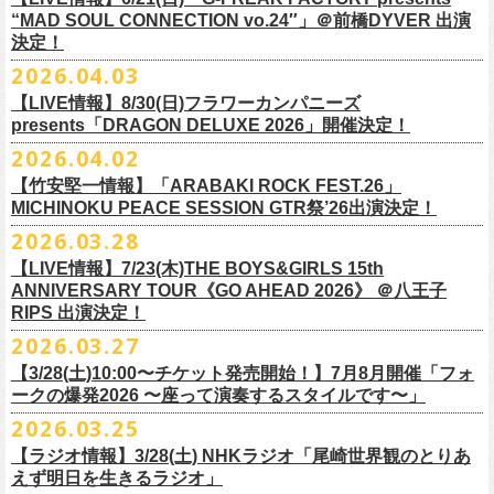
本日よりオフィシャル先行もスタート！どうぞお見逃しなく〜
本日4月23日(木)に結成37周年を迎えたフラワーカンパニーズ、自身初と
OPEN：19:00 / START：19:30
“MAD SOUL CONNECTION vo.24″」＠前橋DYVER 出演
整しております。 決定次第、改めて各バンドの公式サイトおよび公式
なるクラブクアトロ・ワンマンツアーの開催が決定！
決定！
前売：¥5,000 / 当日：¥5,500 ＋1DRINK(¥700)
SNS等にてご案内いたしますので、今しばらくお待ちください。
◎鈴木実貴子ズ自主企画イベント『心臓の騒音』
https://topbeatclub.com/schedule/?month=202607
2026.04.03
・お手持ちのチケット（紙・電子共に）は、詳細が発表されるまでその
日程：12月3日(木)
◎フラワーカンパニーズ 「フラカンのクアトロツアー2026」
まま大切に保管していただきますようお願い申し上げます。振替公演や
【LIVE情報】8/30(日)フラワーカンパニーズ
時間：開場 18:30 開演 19:00
10/10(土)渋谷クラブクアトロ OPEN 16:15 START 17:00 問：ネク
払い戻しの際に必要となります。
presents「DRAGON DELUXE 2026」開催決定！
会場 ：新代田FEVER
ストロード
2026.04.02
料金：4,500円（税込/ドリンク代別/整理番号有）
10/24(土)広島クラブクアトロ OPEN 16:15 START 17:00 問：キャ
改めて万全の体制で、鶴とともにライブをお届けできたらと思いますの
出演：鈴木実貴子ズ / フラワーカンパニーズ
ンディー・プロモーション
【竹安堅一情報】「ARABAKI ROCK FEST.26」
で、ご理解のほど、何卒宜しくお願い致します。
フラワーカンパニーズのベーシスト兼リーダー兼社長、グレートマエカ
一般チケット発売日：8月23(土)
MICHINOKU PEACE SESSION GTR祭’26出演決定！
10/25(日)梅田クラブクアトロ OPEN 15:15 START 16:00 問：清水
ワの57歳の誕生日を記念し、7年ぶりの奄美大島で、誕生日会&前夜祭開
問い合わせ：VINTAGE ROCK std. 03-5787-5350 （平日12:00～17:00）
音泉
2026.03.28
催決定!
https://vintage-rock.com/
11/1(日)名古屋クラブクアトロ OPEN 15:15 START 16:00 問：JAIL
お待たせしました！怒髪天との恒例”ジャンピング乾杯TOUR”、もちろん
【LIVE情報】7/23(木)THE BOYS&GIRLS 15th
HOUSE
今年も開催決定！
ANNIVERSARY TOUR《GO AHEAD 2026》 ＠八王子
◎「フォークの爆発2026 ミニマル巡業 ～うたとギターとコーラスと～
＜全公演共通＞
みんなで足腰鍛えて挑みます〜
【オフィシャルサイト先行】
RIPS 出演決定！
GMBD前夜祭」
チケット料金：前売￥5,700(税込/ドリンク代別途要)
◎「レッツけんこうアンブレラチャーム」（ランダム）
受付期間：04/25(土)20:00～04/30(木)23:
59
2026.03.27
※ミニマル巡業とは『新たな試みとして歌とアコースティックギター一
※高校生以下は当日¥2,000キャッシュバック（当日年齢を証明できるも
価格：￥500(税込)
本日よりHP先行も受付スタート！お見逃しなく！！
▼受付URL
本とコーラスと小物の楽器などで構成するライヴ』です
【3/28(土)10:00〜チケット発売開始！】7月8月開催「フォ
の（学生証、保険証など）のご提示が必要となります）
仕様：チャーム4種（けいくん、まーちゃん、けんちゃん、
こにし）/アル
https://eplus.jp/suzukimikiko-
1203-flowercompanyz/
日時：2026年9月26日(土) 開場17:00 開演18:00
◎「レッツけんこう
タオル
」
ークの爆発2026 〜座って演奏するスタイルです〜」
一般チケット発売日：8月8日(土)
ミ蒸着袋入り(*どれになるかお楽しみスタイル）
☆HP先行：
会場：奄美大島＠ LIVE BOX MA・YASCO
価格：￥1,800 (税込)
2026.03.25
素材 ： 白アクリル , シリコンリング , ステンレス製カニカン
受付期間：4/16(木)12:00〜4/26(日)23:59
出演：フラワーカンパニーズ
カラー：ホワイト
サイズ ： （本体）40×28mm 厚み3mm
受付URL：
https://eplus.jp/jpk-tour26/
【ラジオ情報】3/28(土) NHKラジオ「尾崎世界観のとりあ
サンボマスター夏の東北７か所を廻るツアー「ロックンロール デスティ
オープニングアクトあり：ずぶ濡れブラザーズ
◎「レッツけんこうアンブレラチャーム」（ランダム）
イエローver.
サイズ：82cm × 34cm
えず明日を生きるラジオ」
ネーション in とうほく 「from ふくしま for ふくしま」、7/25(土)石巻、
チケット料金：前売 ¥3,800（税込/全自由席/整理番号付/ドリンク代別途
価格：￥500(税込)
素材：綿100%