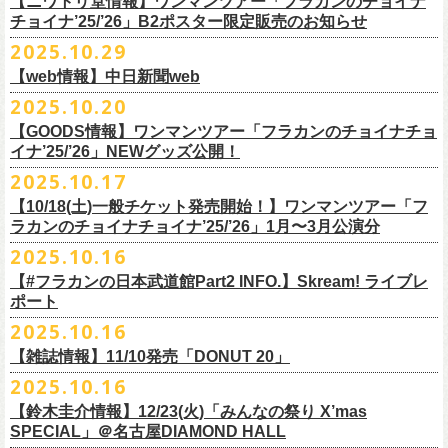
【ニワトリ堂情報】ワンマンツアー「フラカンのチョイナ
Streetlight Brewing
公演タイトル：第10回！ 僕たち、プロ野球大好きミュージシャンです！
JUN SKY WALKER(S) オフィシャルサイト
http://junskywalkers.jp/
99年〜」2022.9.23 日比谷野外大音楽堂』
日目それぞれの映像を同時配信がスタート！
チョイナ’25/’26」B2ポスター限定販売のお知らせ
SEOUL BREWERY（エムエスエンタープライズ）
＊11/20(木)正午配信開始
日時・会場：12月2日（火）LOFT9 Shibuya
▼視聴はこちら
U-NEXT月額会員の方は、追加料金なくお楽しみいただけます。
立飛麦酒醸造所
◎「フラカンの横浜アリーナ -リモートライヴ編- 〜生き続けてる事は最
2025.10.29
（
https://www.loft-prj.co.jp/schedule/loft9/access
）
2026年1月12日(月祝)＠仙台darwinで開催される四星球企画「毛が生えた
https://video.unext.jp/browse/feature/FET0012549
CHORYO
Craft
Beer
大のメッセージ！〜」 2020.8.27 横浜アリーナ *無観客配信ライブ
開場／開演： 17:45／18:30
日」にフラワーカンパニーズの出演が決定！
【web情報】中日新聞web
様々な会場でのフラカンのライブをぜひお楽しみくださいね。
DevilCraft Brewing
▼視聴はこちら
（終演予定：21:15）
2025.10.20
9月20日(土)
に開催した日本武道館公演『フラカンの日本武道館 Part2 〜
Totopia Brewery
https://video.unext.jp/browse/feature/FET0012549
■10月28日(火)公開 中日新聞web
出演ミュージシャン： ※五十音順
◎四星球企画「毛が生えた日」
超・今が旬〜』、このライブの模様がU-NEXTにて12/
5(金)19:00〜独占ラ
＊U-NEXT独占ライブ配信詳細
そして、いよいよ12/5(金)19:00〜「フラカンの横浜アリーナ -リモートラ
【GOODS情報】ワンマンツアー「フラカンのチョイナチョ
Trap Door Brewing他（AQベボリューション）
【動画】名曲「深夜高速」やディープな名古屋の魅力を語る フラワー
イノウエアツシ（ニューロティカ／横浜DeNAベイスターズ）、ウエノコ
日時：2026年1月12日(月祝) OPEN 15:30 / START 16:00
イブ配信されることが決定！
イナ’25/’26」NEWグッズ公開！
◎フラワーカンパニーズ「フラカンの日本武道館 Part2 〜超・今が
イヴ編- 〜生き続けてる事は最大のメッセージ！〜」U-NEXT独占配信
奈良醸造
カンパニーズ・鈴木圭介さん、イラストレーター・丹下京子さん対談
ウジ（the
会場：仙台darwin
全国のライブハウスを主戦場とし”メンバーチェンジなし、
活動休止な
旬〜」
がスタート！
2025.10.17
NOVORU
＊U-NEXT独占ライブ配信詳細
https://www.chunichi.co.jp/article/1151332
HIATUS、Radio Caroline／広島東洋カープ）、オカモト”MOBY”タクヤ
出演：四星球、フラワーカンパニーズ、SCOOBIE DO
10/25(土)＠熊本Djangoよりスタートするフラワーカンパニーズ ワンマン
し”で全国各地でライブ・
ツアーを続けているフラカンが、結成36年
配信日：2025年12月5日(金)19:00〜 ※見逃し配信あり
合わせてどうぞお楽しみに！
NOMCRAFT BREWING
◎フラワーカンパニーズ「フラカンの日本武道館 Part2 〜超・今が
(SCOOBIE DO ／MLB
チケット料金：¥4,200(税込/ドリンク代別)
四星球・北島康雄くんのトークライブに鈴木圭介の出演が決定！
【10/18(土)一般チケット発売開始！】ワンマンツアー「フ
ツアー「フラカンのチョイナチョイナ’25/’26」ら販売するNEWグッズを
で”超・今が旬”
と自負し10年振りに挑んだ2度目の日本武道館ライブ。
視聴料：U-NEXT月額会員視聴無料
Nomodachi Brewing
旬〜」
解説者)、グレートマエカワ（フラワーカンパニーズ／中日ドラゴン
一般チケット発売日：11月29日(土)
ラカンのチョイナチョイナ’25/’26」1月〜3月公演分
公開！
その模様を10年前の武道館ライブ映像をはじめフラカンのMVも
数多く手
配信URL：
https:
//t.unext.jp/r/flowercompanyz
＊12/4(木)正午配信開始
箱根ビール醸造所
配信日：2025年12月5日(金)19:00〜 ※見逃し配信あり
ズ）、樋口豊
問い合わせ：ジー・アイ・ピー tel022-222-9999
◎『僕？僕は君だよ 76日前の』
2025.10.16
掛けている映像監督・番場秀一氏がリアルに映し出します。
◎ フラワーカンパニーズ「神さまツアー」～年末恒例磔磔2デイズ～ 1
HAMAMATSU BEER
視聴料：U-NEXT月額会員視聴無料
（BUCK∞TICK／阪神タイガース）
日時：2025年12月5日(金)開場18:45 / 開演19:30
【#フラカンの日本武道館Part2 INFO.】Skream! ライブレ
日目 2023.12.13 京都磔磔
B.M.B BREWERY
配信URL：
https:
//t.unext.jp/r/flowercompanyz
司会：金光裕史（音楽と人編集部／阪神タイガース）
＊一般発売に先がけ、HP先行あり！
会場：東京・西早稲田BLAH BLAH BLAH
ポート
さらにこの配信を記念し、同じくU-NEXTにて、
2020年開催の横浜アリー
ーー過去ライブ映像配信スケジュールーー
◎ フラワーカンパニーズ「神さまツアー」～年末恒例磔磔2デイズ～ 2
Far Yeast Brewing
料金：前売￥4,000 ※税込／要1オーダー（500円以上）
＜
HP
先行＞
出演：北島康雄(四星球) ゲスト：鈴木圭介(フラワーカンパニーズ)
ナでの無観客配信ライブ、
2022年開催の日比谷野音ライブ、
そして年末
2025.10.16
日目 2023.12.14 京都磔磔
FARMENTRY
チケット一般発売日：11月8日（土）10時〜
受付期間：
11
月
13
日
(
木
)10:00
～
11
月
20
日
(
木
)
23:59
チャージ：前売¥3000/当日¥3500(+1drink ¥600)
■10月16日(木)公開 Skream!
恒例となっている京都のライブハウス磔磔でのセットリ
ストほぼ被りな
＊11/20(木)より配信中
FILL BREWING
ーー過去ライブ映像配信スケジュール予定ーー
【雑誌情報】11/10発売「DONUT 20」
※購入枚数制限あり／お一人様2枚まで
受付
URL
：
https://l-tike.com/su-
xing-cyu/
予約開始：2025年11月16日(日)12:00〜
＊9/20(土)「フラカンの日本武道館 Part2 〜超・今が旬〜」ライブレポー
し2DAYSの2023年の映像も配信されること
が決定！
◎「フラカンの横浜アリーナ -リモートライヴ編- 〜生き続けてる事は最
▼視聴はこちら
みぞのくち醸造所
＊11/27(木)配信開始予定
※チケットの整理番号順での入場となります。
予約方法：Livepocketで受付
https://t.livepocket.jp/e/2q1m4
ト掲載
2025.10.16
武道館ライブ配信に先駆け、順次公開される予定です。
■11月10日(月)発売 「DONUT 20」
大のメッセージ！〜」
https://video.unext.jp/browse/feature/FET0012549
YOUNG MASTER（ドリンクアッパーズ）
◎「ゾロ目だョ全員集合!〜フラカン33年、野音99年〜」2022.9.23 日比
販売URL
https://skream.jp/livereport/2025/10/flower_companyz.php
【鈴木圭介情報】12/23(火)「みんなの祭り X’mas
＊グレートマエカワインタビュー掲載
https://video.unext.jp/browse/feature/FET0012549
横浜ビール
谷野外大音楽堂
https://eplus.jp/sf/detail/4428590001-P0030001
SPECIAL」＠名古屋DIAMOND HALL
どうぞお楽しみに！
【グレートマエカワ（フラワーカンパニーズ）「ロックンロールが降っ
ほか過去ライブ映像２作品も配信中！
横浜ベイブルーイング