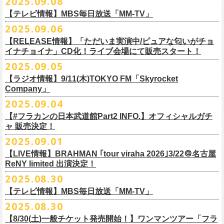
2025.09.08
別途必要
9月20日(土)フラカンの日本武道館公演当日のグッズ販売ついてのお知ら
12月6日(土) 宇都宮HEAVEN’S ROCK VJ-2 16:30/17:00
◆お笑いステージ◆
チケット発売：2025年10月15日(水) 正午～
【テレビ情報】MBS毎日放送「MM-TV」
せです。
12月7日(日) 水戸LIGHT HOUSE 15:30/16:00
ですよ。
チケット受付：チケットぴあ Ｐコード 311-504
2025.09.06
12月13日(土) 盛岡CLUB CHANGE WAVE 16:30/17:00
■
9月8
日(月)27:20〜
MBS毎日放送「MM-TV」
ヨネダ2000
イープラス
https://eplus.jp/minnano-xmas/
☆グッズ販売：12:00〜予定（準備状況により、
少々お待ちいただく場合
本日開催された「フラカンの日本武道館 Part2 〜超・今が旬〜」こちら
12月14日(日) 弘前KEEP THE BEAT 15:30/16:00
【RELEASE情報】「ただいま実演中/ピュアな匂いがチョ
＊グレートマエカワ インタビューOA
================================================
お問合せ：並矢株式会社 052-683-5885 （平日10時から17時）
がございます）
のライブの模様がU-NEXTにて独占ライブ配信されることが決定！
イナチョイナ」CD化！ライブ会場にて販売スタート！
12月21日(日) 京都磔磔 15:30/16:00
◎「ドラデラ2025 爽やかアクキー」
※
リピート放送；
9/11(木)、9/12(金)、9/14(日)
☆ご購入商品を入れる袋のご用意はございませんので、
みなさまの方で
詳細は後日発表致します。
12月22日(月) 京都磔磔 18:30/19:00
2025.09.05
価格：800円(税込)
https://www.mbs.jp/mmtv/
文・天野史彬 写真：新保勇樹
ご準備をお願い致します
昨日開催しました「フラカンの日本武道館 Part2 〜超・今が旬〜」にて
2026年
サイズ：85 × 40ｍｍ
#MMTV_mbs
【ラジオ情報】9/11(木)TOKYO FM「Skyrocket
どうぞお楽しみに！
オフィシャルグッズを購入いただきありがとうございました。
1月17日(土) 長野CLUB JUNK BOX 16:30/17:00
Company」
▼
＊「フラカンの日本武道館 Part2 オフィシャルグッズ」につきまして
一部の商品を事後通販させていただくことが決定しました。
1月18日(日) 千葉LOOK 15:30/16:00
ーーーーーーーーーーーーーー
2025年９月20日、フラワーカンパニーズが10年ぶりとなる日本武道館ワ
2025.09.04
現金に加え、各種キャッシュレス決済もご利用いただけます。
対応ブ
1月24日(土) 高知X-pt. 16:30/17:00
■9月11日(木)17:00〜20:00 TOKYO FM「Skyrocket Company」
ンマン公演「フラカンの日本武道館Part2 〜超・今が旬〜」を開催した。
ランドは下記画像をご確認ください
商品を買い逃した方、追加で買いたいなという方、ぜひご利用くださ
【#フラカンの日本武道館Part2 INFO.】オフィシャルガチ
1月25日(日) 広島SECOND CRUTCH 15:30/16:00
＊鈴木圭介、グレートマエカワ 生出演
☆フラワーカンパニーズ presents 「DRAGON DELUXE 2025〜特別
熟練の凄みと、消えることのないみずみずしさを兼ね備えた演奏。派手
ャ 販売決定！
い。
1月27日(火) 四日市CLUB CHAOS 18:30/19:00
https://www.tfm.co.jp/sky/
編〜」【俺たちのザ・ベストテンPart2】
になり過ぎず、かと言ってストイックにもなり過ぎず。躍動するバンド
◎「チョイナチョイナTシャツ」
2025.09.01
1月31日(土) 札幌近松 16:30/17:00
日時：10月17日(金) Open 18:15 / Start 19:00
と楽曲の世界観を彩り、会場を鮮やかに彩った演出。ダブルアンコール
2025年9月20日(土)開催、フラワーカンパニーズ日本武道館ワンマンライ
価格：￥3,500（税込）
【 受付URL 】
2月4日(水) 下北沢シェルター 18:30/19:00
会場：名古屋DIAMOND HALL
【LIVE情報】BRAHMAN ｢tour viraha 2026｣3/22＠名古屋
までの全26曲、この10年間でリリースされてきた楽曲を中心としたリア
ブ「フラカンの日本武道館 Part2 〜超・今が旬〜」公演当日のオフィシ
ボディカラー：バニラ, グレイッシュパープル
https://capitalradioone.jp/
SHOP/387158/list.html
2月14日(土) 大阪バナナホール 16:30/17:00
ReNY limited 出演決定！
出演：
ルタイム感のあるセットリスト。すべてが「完璧だ！」と感嘆してしま
ャルグッズエリアにオフィシャルガチャが登場！
素材 ： 綿100％
2月15日(日) 岡山ペパーランド 15:30/16:00
フラワーカンパニーズ
2025.08.30
うような、感動というもののさらに向こう側へ突き抜けていくような、
様々なアイテムが全16種類。ぜひお楽しみください！
サイズ：160（バニラのみ） / S / M / L / XL / XXL
【 受付期間 】
2月21日(土) 別府Copper Ravens 16:30/17:00
うつみようこ(vo)
素晴らしく爽快なライブだった。
＜製品サイズ＞
【テレビ情報】MBS毎日放送「MM-TV」
◆コンビニ(番号端末式)・銀行ATM・ネットバンキング決済
2月22日(日) 福岡CB 15:30/16:00
真城めぐみ(vo)
ライブの1曲目を飾ったのは、今年リリースの最新アルバム『正しい哺乳
160 ： 身丈62cm / 身幅46cm / 肩幅40cm / 袖丈18cm
9月22日(月) 17:00 ～ 9月27日(土) 22:59まで
2025.08.30
2月24日(火) 豊橋Club KNOT 18:30/19:00
中森泰弘(g)
■
9月
1日(月)27:20〜
MBS毎日放送「MM-TV」
類』収録の“少年卓球”。開演時間が来て、会場の照明が落ちて真っ暗にな
S ： 身丈65cm / 身幅49cm / 肩幅42cm / 袖丈19cm
◆クレジットカード決済
2月28日(土) 新潟GOLDEN PIGGS BLACK 16:30/17:00
【8/30(土)一般チケット発売開始！】ワンマンツアー「フラ
奥野真哉(key)
＊グレートマエカワ インタビューOA
り、照明が点滅しはじめ、野性的なビートが鳴り響く登場SE“Eeyo”が流
M ： 身丈69cm / 身幅52cm / 肩幅46cm / 袖丈20cm