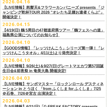
2026.04.16
Electric Lady Landホームページ ＞
https://www.ell.co.jp/
入場券」となります
「レッツけんこう」シリーズ第二弾！ステッカーセットの発売が決定！
日時：2026年10月16日(金) 開場18:00/開演19:00
・6月5日(金) ＠名古屋TOKUZO
※本イベントはトークイベントです。当日はライブパフォーマンスはご
【LIVE情報】怒髪天&フラワーカンパニーズ presents 「ジ
4/18(土)SaToMansion 10th anniversary festival【南部事変 2026】公演よ
会場：恵⽐寿LIQUIDROOM
*ワンマン
ざいません。
ャンピング乾杯TOUR 2026 “オレたち足腰お達者くらぶ”」
◎「ロックのほそ道2026 〜15th Anniversary Special〜」
り販売開始いたします！
出演：モノブライト / フラワーカンパニーズ
18:30open 19:30start
開催決定！
「フォークの爆発2026 ミニマル巡業 〜うたとギターとコーラスと〜」
日時：2026年8月29日(土) 16:00 / 17:00
チケット料金：前売5,500円(税込/ドリンク代別/整理番号付)
京都のアイドルグループ・きのホ。の主催企画「THE 京月観」7/7(火)＠
予約￥5,000 当日￥5,500
編、長野での開催が決定！
2026.04.15
会場：ゼビオアリーナ仙台
一般チケット発売日：7月11日(土)
京都磔磔にフラワーカンパニーズの出演が決定！
https://www.tokuzo.com/2026Jun/20260605
出演：阿部真央 / クリープハイプ / Spitz / フラワーカンパニーズ（五十
2020年開催した「フラカンの横浜アリーナ」から続く＜フラカンの横浜
問い合わせ：ディスクガレージ https://info.diskgarage.com
【4/19(日) 鶴 5周⽬の47都道府県ツアー「鶴フェスへの道」
◎「フォークの爆発2026 ミニマル巡業 〜うたとギターとコーラスと〜」
音順）
ストーリー＞シリーズ、
福島県公演についてのお知らせ】
本日5月13日20:00から、チケットの先行抽選予約の受付もスタート！
◎「着ぐるみラッコのマグカップ」
・6月5日(土) ＠名古屋TOKUZO
※ミニマル巡業とは『
新たな試みとして歌とアコースティックギター一
料金：アリーナスタンディング￥10,000(税込・ブロック指定・入場整理
今年も8月23日(日)F.A.D YOKOHAMAにて開催決定！
＊オフィシャル先行受付＊
どうぞお見逃しなく！！
価格：￥2,000(税込）
2026.04.10
*ゲストあり：EDDIE（the 原爆オナニーズ）森田裕(バレーボールズ)
本とコーラスと小
今週末に出演を予定しておりました
物の楽器などで構成するライヴ』です
番号付)、スタンド指定席：￥10,000(税込)、車椅子席：￥11,000(税込)
期間：2026年5⽉22⽇(⾦) 18:00〜2026年5⽉31⽇(⽇) 23:59
カラー：グリーン , ホワイト
【GOODS情報】「レッツけんこう」シリーズ第一弾！「レ
17:00open 18:00start
日時：7/14(火) 開場18 : 30/開演19 : 00
お問い合わせ：ノースロードミュージック TEL 022-256-1000（営業時
◎「横浜ストーリー2026」
受付URL：
https://l-tike.com/monobright/
◎きのホ。presents「THE 京月観」vol.4
素材 ： ポリプロピレン
ッツけんこうタオル」4/11(土)より発売決定！
予約￥5,000 当日￥5,500
会場：
■2026年4月19日（日） 鶴 5周⽬の47都道府県ツアー「鶴フェスへの道」
長野
BAR THREE
間 平日11:00〜16:00）
日時：8月23日(日)Open 15:30 / Start 16:00
日時：2026年7月7日(火) 18:00 OPEN/18:30 START
サイズ：直径 約82mm × 高さ 約92mm
https://www.tokuzo.com/2026Jun/20260606
2026.04.10
チケット料金：4,800円（税込/整理番号付/ドリンク代別） ※高校生以下
福島県公演
HP:
https://rocknohosomichi.com
会場：神奈川・F.A.D
YOKOHAMA
会場：京都磔磔
容量／約340ml
お待たせしました、「レッツけんこう」シリーズの発売が決定！
は当日¥2,000キャッシュバック（
会場：福島県・OUTLINE 出演：鶴 / フラワーカンパニーズ
当日年齢を証明できるもの（学生証、
Instagram:
https://www.instagram.com/hosomichiofrock/
チケット料金：前売￥5,200（税込/整理番号付/
ドリンク代別）
【LIVE情報】9/26(土)＆9/27(日)グレートマエカワ第57回誕
出演：フラワーカンパニーズ / きのホ。
本体重量／約92g
第一弾として、「レッツけんこうタオル」が完成！
・6月7日(日)「Rainbow Hill 2026」」＠大阪 服部緑地・野外音楽堂
保険証など）
のご提示が必要となります）
X:
https://x.com/hosomichiofrock
生日会&前夜祭 in 奄美大島 開催決定!
※高校生以下は当日￥2,000キャッシュバック （当日年齢を証明できるも
チケット料金：¥4,800 (ドリンク代別途)
耐熱温度：140℃
4/11(土)「フラカンと行くザ50回転ズの故郷巡りツアー！」＠出雲アポロ
*イベント出演
一般チケット発売日：5月23日(土)
につきまして、鶴のオフィシャルサイトでお知らせがありましたとお
の(学生証、保険証など)
のご提示が必要となります）
2026.04.03
＊チケット先行抽選受付： 5/13(水)20:00~ 5/26(M火)23:59
耐冷温度：-40℃
公演より販売開始いたします！
開場/開演11:00 – 終演18:30予定
問い合わせ：長野CLUB JUNK BOX
り、延期となりました。
一般発売日:6月27日(土)
https://w.pia.jp/t/kinopo-
thekyogetsukan/
※ やわらかい乳白色と独特の透け感のあるマグカップです。
【LIVE情報】サンボマスター「ロックンロール デスティネ
一般チケット前売5,000円/ 当日5,500円
ネクストロード 03-5114-7444 (平日14～18時)
ーション in とうほく 「from ふくしま for ふくしま」7/25
https://rainbowhill.jp/
＊鶴オフィシャルサイト：
https://afrock.jp/
ーーーーー
＠石巻、7/26＠宮古 出演決定！
鈴木実貴子ズ自主企画イベント『心臓の騒音』にフラワーカンパニーズ
2026.04.03
・7月2日(木)＠荻窪TOP BEAT CLUB
＜振替公演・チケットの払い戻しについて＞
の出演が決定！
*ワンマン
【LIVE情報】6/21(日)「G-FREAK FACTORY presents
・現在、振替日程、および各公演のチケット払い戻しに関する詳細を調