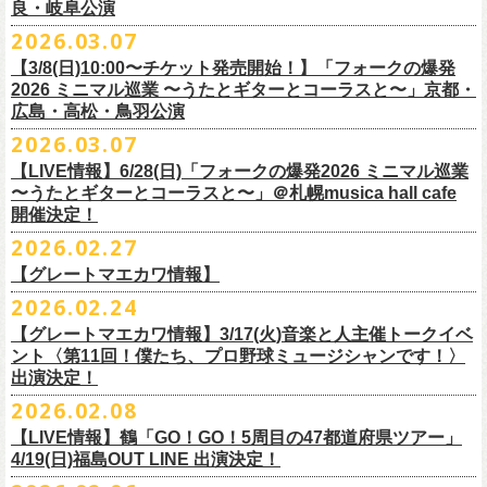
東北地方在住者のみの先着販売となります
[GTR祭’26 SPECIAL BAND]
【当落・入金期間】4/15(水) 13:00 ～ 4/19(日) 21:00
良・岐阜公演
フラカンの出演はいずれか1日となります。
ンパニーズの主催イベント。
うたとギターとコーラスと〜」6/28(日)＠札幌musica hall cafeのチケット
１人１枚のみ購入可能
＊The Birthday (クハラカズユキ, ヒライハルキ, フジイケンジ)
【受付URL】
https://eplus.jp/g-freakfactory/
2026.03.07
THE BOYS&GIRLS 15th ANNIVERSARY TOUR《GO AHEAD 2026》に
も同じく3/28(土)10:00よりスタート！
住所記載の身分証確認持参の上、
それぞれのライブハウス店頭にて販売
＊ Paledusk
————————————————
フラワーカンパニーズの出演が決定！
◎「ニクオン2026」
【3/8(日)10:00〜チケット発売開始！】「フォークの爆発
15回目となる今年は初のアコースティックセットスタイル”
フォークの爆
します
・Kyeboad：高野勲
○枚数制限：お一人様2枚まで
7月23日(木)＠八王子RIPS にて、15周年お祝いさせていただきます！
日時：2026年5月23日(土)、24日(日) 11:00〜19:00 ※フラワーカンパ
2026 ミニマル巡業 〜うたとギターとコーラスと〜」京都・
発編”で開催！
購入は現金のみとなります
[GUEST GUITAR ＆ VOCALS]
○3歳以上のお客様はチケットが必要。「3歳未満のお子様」は保護者と一
ニーズの出演はいずれか1日
広島・高松・鳥羽公演
ゲストにお招きするのは、YO-KING、そしてヒグチアイ！
◎「フォークの爆発2026 〜座って演奏するスタイルです〜」
転売は固く禁止とさせていただきます
・うつみようこ
緒の場合は保護者1名につき1名まで入場無料。（保護者1名、「3歳未満
◎THE BOYS&GIRLS 15th ANNIVERSARY TOUR《GO AHEAD 2026》
会場：錦糸公園（東京都墨田区錦糸4-15-1）
2026.03.07
素敵な弾き語りをしてくださるお二人と共に、
贅沢な1日をお届けしま
7/4(土)岡山・倉敷新渓園敬倹堂 16:30/17:00 問：キャンディープロモ
公演当日も身分証を確認させて頂きます（U-22割も同様）
・菅原卓郎(9mm Parabellum Bullet)
のお子様」2名の場合は入場不可。）
日時：2026年7月23日(木) OPEN 18:30 / START 19:00
出演：フラワーカンパニーズ、勝手にしやがれ、馬場俊英、
松室政哉、
す。
ーション岡山
当日11:30〜整列開始いたします
【LIVE情報】6/28(日)「フォークの爆発2026 ミニマル巡業
・曽我部恵一
○今回のイベントに関しては、電子チケットまたは紙チケットとさせて頂
会場：八王子RIPS
ジャンクフジヤマ、THESE THREE WORDS、Ally CARAVAN、the
7/5(日)兵庫・神戸クラブ月世界 15:30/16:00 問：清水音泉
〜うたとギターとコーラスと〜」＠札幌musica hall cafe
近隣のご迷惑になるためそれ以前のお並びは禁止とさせていただき
ます
・竹安堅一(フラワーカンパニーズ)
きます。
出演：THE BOYS&GIRLS、フラワーカンパニーズ
Tiger、island etc.、BOΦGY 他
◎フラワーカンパニーズ presents 「DRAGON DELUXE 2026 〜フォーク
開催決定！
7/11(土)岐阜・郡上八幡Club Layla 16:30/17:00 問：クラブレイラ
その他詳細：
https://www.gip-web.co.jp/schedule/detail/8491#13568
・TAKUMA(10-FEET)
————————————————
チケット料金：5,000円/10代割：¥4,000 （税込/ドリンク代別)
入場/観覧：無料/オールスタンディング
の爆発編〜」
7/19(日)東京・有楽町I’M A SHOW 15:15/16:00 問：ネクストロード
問い合わせ：
2026.02.27
G.I.P.
https://www.gip-web.co.jp/t/info
・Duran
問い合わせ：
https://info.diskgarage.com/
その他詳細：
https://www.theboysandgirls.net/goahead26
アクセス：JR総武線「錦糸町駅」北口より徒歩3分、
東京メトロ半蔵門線
日時：2026年8月30日(日) 開場16:30 開演17:00
4/30(木)鈴木圭介57歳の誕生日に恵比寿
LIQUIDROOMNにてワンマンライ
8/1(土)福岡・門司BRICK HALL 16:30/17:00 問：ブリックホール
・TOSHI-LOW (OAU/BRAHMAN/the LOW-ATUS)
【グレートマエカワ情報】
「錦糸町駅」4番出口すぐ
会場：愛知＠名古屋 DIAMOND HALL
ブ、本日より一般チケットの発売がスタート！
8/2(日)福岡・門司BRICK HALL 15:30/16:00 問：ブリックホール
＊宮古公演
&KOHKI(OAU/BRAHMAN)
肉ハジケテ、音シタタル。 フードフェスと音楽フェスのコラボイベント
2026.02.24
出演：フラワーカンパニーズ（*アコースティックSET）、
YO-KING、ヒ
チケット料金：5,500円（税込/整理番号付/ドリンク代別）
日時：2026年7月26日(日) 開場 17:30 / 開演 18:00
・布袋寅泰
「ニクオン2026」
今年も開催！
5/4(月祝)5/5(火祝)＠大阪・泉大津フェニックスで開催される
グチアイ
【グレートマエカワ情報】3/17(火)音楽と人主催トークイベ
※7/4＠倉敷はドリンク代なし、7/19＠東京は全席指定
会場：岩手・カウンターアクション宮古
・ホリエアツシ(ストレイテナー)
墨田区を中心とした人気飲食店約20店舗が自慢の肉料理を披露。
ステー
「OTODAMA’26」にフラワーカンパニーズの出演が決定！
6月20日(土)、21日(日)に渋谷のライブハウスで開催される『YATSUI
チケット料金：前売 ¥5,500（税込/椅子席/整理番号付/ドリンク代別途
ント〈第11回！僕たち、プロ野球ミュージシャンです！〉
◎フラワーカンパニーズ・ワンマンライヴ
※高校生以下は当日¥2,000キャッシュバック（
当日年齢を証明できるも
出演：サンボマスター、フラワーカンパニーズ
・松尾レミ(GLIM SPANKY)
ジでは今年も極上のライブをお届け。
フラワーカンパニーズは5月5日(火祝)、10:00開場後の朝イチ！源泉テン
FESTIVAL! 2025』にフラワーカンパニーズの出演が決定！
出演決定！
要）
〜鈴木圭介誕生日「初めまして、57歳」〜
の（学生証、保険証など）
のご提示が必要となります）
チケット料金：
・宮崎朝子（SHISHAMO）
お肉をたっぷり味わいながら、生の音楽に酔いしれる「ニクオン」
。今
トにて”皆勤風呂ントアクト”として皆さんをお迎えします。
フラカンの出演は6月20日(土)になります。
一般チケット発売日：5月23日(土) 10:00
2026.02.08
日時：2026年4月30日(木) 開場18:15／開園19:00
一般チケット発売日：3月28日(土)
前売 ¥5,500(税込/ドリンク代別）
・山田将司＆菅波栄純（THE BACK HORN）
2026年5月に奈良と岐阜で開催、SCOOBIE DOを迎えお届けするフラワ
【公演詳細】
年もお楽しみください！
どうぞお楽しみに♨️
どうぞお楽しみに！
問い合わせ：JAILHOUSE(052)936-6041 /
https://www.jailhouse.jp/live/
会場：恵比寿
LIQUIDROOM
U-22割 ￥4,500(税込/ドリンク代別/身分証持参必須（コピー不可/公演当
【LIVE情報】鶴「GO！GO！5周目の47都道府県ツアー」
ーカンパニーズが不定期で行なっている２マンライブ企画「シリーズ・
公演タイトル：第11回！ 僕たち、プロ野球大好きミュージシャンです！
オフィシャルホームページ：
https://www.
nikuon.com/top
dragondeluxe2026/
チケット料金：前売り¥5,700(税込/整理番号付/ドリンク代別途要) *記念バ
◎「フォークの爆発2026 ミニマル巡業 〜うたとギターとコーラスと〜」
日提示できない場合は一般価格チケットとの差額分をお支払いいただき
4/19(日)福島OUT LINE 出演決定！
「ホフディラン 春のベースまつり」に今年もグレートマエカワの出演が
人間の爆発」の一般チケット発売が3/8(日)10:00よりスタート！
日時・会場：3月17日（火）新宿ロフトプラスワン
お問い合わせ：ニクオン実行委員会 info＠
nikuon.com
◎「OTODAMA’26」
◎『
YATSUI FESTIVAL! 2026
』
ッヂ付
6/28(日) 札幌musica hall cafe 開場15:30/開演16:00 問：浮雲社中
ます)
決定！
ますます充実のライブを展開している両者によるガチンコ対バン、熱す