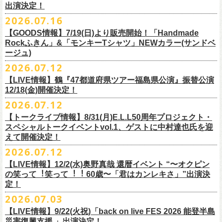
出演決定！
す
フィシャルサイトにて改めてご報告致します。
2026.07.16
今週末8/1(土)、2(日)門司BRICK HALLにて予定しております「フォーク
皆さまのご安全と心身のご健康、被災地の一日も早い復旧・復興を心よ
【GOODS情報】7/19(日)より販売開始！「Handmade
の爆発2026 〜座って演奏するスタイルです〜」公演に関しまして、
Rockふきん」&「モンキーTシャツ」NEWカラー(サンドベ
りお祈り申し上げます。
本日現在開催させていただく予定です。
ージュ)
2026.07.12
7/19(日)「フォークの爆発2026 〜座って演奏するスタイルです〜」＠有
まだ九州地方では余震が続き、交通機関が麻痺している状況を鑑み、
【LIVE情報】鶴『47都道府県ツアー福島県公演』振替公演
楽町I’M A SHOW 公演より、またまたNEWグッズが登場！
もしチケットをお持ちの方で今回の公演へのご来場が難しい方につきま
12/18(金)開催決定！
エプロンからスタートした新たな企画「Handmade Rock」シリーズ第二
して、
2026.07.12
弾、「Handmade Rockふきん」の販売が決定！
そのまま未使用のチケットをお持ちいただけましたら、
延期となっておりました鶴『47都道府県ツアー福島県公演』の振替公演
そして、絶賛販売中の「モンキーTシャツ」にサンドベージュのボディに
【トークライブ情報】8/31(月)E.L.L50周年プロジェクト・
1年間（2027年8月まで）九州地方で今後発表されるワンマンツアー、ラ
が決定しました。
グリーンのプリントが夏らしいNEWカラーが追加！
スペシャルトークイベントvol.1、ゲストに中村達也氏を迎
イブで有効とさせていただきます。
合わせて、
振替公演にご来場が難しい方へ、
払い戻しのご案内もござい
ぜひチェックしてくださいね！
えて開催決定！
手続きなどは特にありませんが、入場整理番号のみ無効となりますこと
ますので、以下ご確認をお願い致します。
2026.07.12
（入場順最後のご案内となりますこと）、
何卒ご了承いただけますと幸いです。
＜延期日程＞
【LIVE情報】12/2(水)奥野真哉 還暦イベント “〜オクピン
■2026年4月19日（日） 鶴 5周⽬の47都道府県ツアー「鶴フェスへの道」
の笑って︕笑って︕︕ 60歳〜「君はカンレキさ」”出演決
また払い戻しのご希望の方は、大変お手数ですが、来月8月末までに、
定！
福島県公演
・ファンクラブ優先でご購入の方は ヤングフラワーズ
開場15:30 開演16:00
2026.07.03
flocommail@youngflowers.jp まで
↓
【LIVE情報】9/22(火祝)「back on live FES 2026 能登半島
・プレイガイドでご購入の方は flowerotegami@gmail.com まで
災害復興支援 」出演決定！