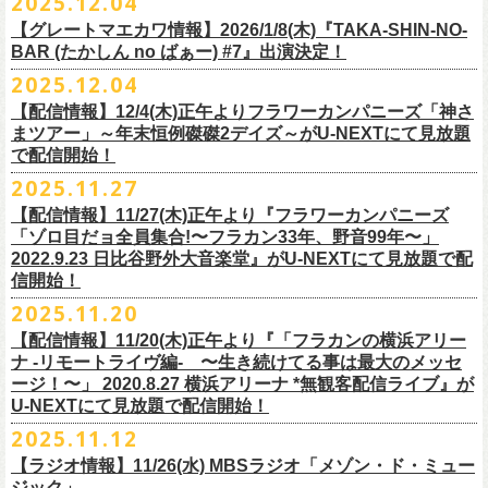
2025.12.04
出演：
竹原
ピストル、フラワーカンパニーズ
・イープラス
https://eplus.jp/sf/
detail/4450820001-P0030001
出演フラワーカンパニーズ/SCOOBIE DO
チケット料金：前売¥5,500(税込/ドリンク代別途要/整理番号付)
会場：東京新代田FEVER
問合せ：HOT STUFF PROMOTION 03-5720-9999(平日12:00〜18:00)
竹原ピストルBand Member：
【グレートマエカワ情報】2026/1/8(木)『TAKA-SHIN-NO-
その他詳細：オフィシャルホームページ
・出雲アポロ店頭
チケット料金：前売り¥5.200(税込/D別/整理番号付)
チケット発売日：2/11(水・祝)
出演：初恋の嵐
G・外園一馬
BAR (たかしん no ばぁー) #7』出演決定！
http://ongaku-heiya.com/
walkinnfes/
一般チケット発売日：2026年3月8日(日)
問い合わせ：TOP BEAT CLUB
【ゲストミュージシャン】
B・佐藤慎之介
2025.12.04
日時：2026年4月12日(日) 15:30 OPEN / 16:00 START
問い合わせ：柳ヶ瀬アンツ
http://www.
ants69.com/information.html
guitar : 木暮晋也（Hicksville）/玉川裕高 key : 高野勲
MR.PAN (THE NEATBEATS) と奥野真哉 (SOUL FLOWER UNION)がホス
Dr・伊藤哲平
オフィシャルSNS
会場：徳島GRINDHOUSE
【ゲストボーカル】
【配信情報】12/4(木)正午よりフラワーカンパニーズ「神さ
トを務める大人気BAR、『TAKA-SHIN-NO-BAR (たかしん no ばぁー)』
Key・斎藤渉
・X：@WalkInnFes
出演：フラワーカンパニーズ、ザ50回転ズ
鈴木圭介（フラワーカンパニーズ）
まツアー」～年末恒例磔磔2デイズ～がU-NEXTにて見放題
が次回は新春1月にオープン！お客様(ゲスト)を迎えてたっぷりと根掘り
2026年2月6日(金)～8日(日)
に横浜大さん橋ホールで開催する日本最大の
チケット料金：スタンディング¥6,600（整理番号付き、税込、
ドリンク
・Instagram：walkinnfes
チケット料金：前売り 5,000円(ドリンク代別途)
で配信開始！
安部コウセイ（HINTO,スパルタローカルズ）
葉掘り、口外無用の大爆笑トークをお届けする名トークイベント！
クラフト
ビールフェス
【スペントグレイン Presents JAPAN BREWERS
別）
※整理番号あり
岩崎慧（セカイイチ）
2025.11.27
(ゲストを迎えての想い出ソング・セッション・コーナーもあり！？)
CUP 2026】にフラワーカンパニーズの出演が決定！
一般発売日：未定
※小学生以上有料、未就学児童入場不可
チケット料金：6500円+D代
こちらのイベントにグレートマエカワが出演致します。
フラカンの出演は2/8(日)のみとなります。
【配信情報】11/27(木)正午より『フラワーカンパニーズ
問合せ：SOGO TOKYO ☏03-3405-9999 (月-土 12:00～13:00 / 16:00～
チケット発売：2026年1月31日(土)午前10時～
チケット発売日：12/20（土） 正午（12時）
「ゾロ目だョ全員集合!〜フラカン33年、野音99年〜」
19:00 ※日曜・祝日を除く)
イープラス
https://eplus.jp/sf/detail/
4450640001-P0030001
チケット受付url：
https://t.livepocket.jp/e/cimv1
2022.9.23 日比谷野外大音楽堂』がU-NEXTにて見放題で配
『TAKA-SHIN-NO-BAR (たかしん no ばぁー) #7』
どうぞお楽しみに！
信開始！
新春初笑い！今年も(は)良い年 2026！
【日程】2026/1/8 (木)
■スペントグレイン Presents JAPAN BREWERS CUP 2026
2025.11.20
年末恒例FM802主催のロック大忘年会「FM802 ROCK FESTIVAL RADIO
【会場】荻窪 TOP BEAT CLUB
開催日時：2026年2月6日（金）～8日（日） ＊フラワーカンパニーズの
CRAZY 2025」の「LIVE HOUSE Antenna -BEYOND ZERO Garage-」に
【配信情報】11/20(木)正午より『「フラカンの横浜アリー
【開場／開演】19:00／19:30
出演は2/8(日)
フラワーカンパニーズとスキマスイッチによるスペシャルバンド＜ザ・
ナ -リモートライヴ編- 〜生き続けてる事は最大のメッセ
【前売】￥4000 (+2D)
開催地：横浜大さん橋ホール（〒231-0002 神奈川県横浜市中区海岸通1-
ライターズ＞が登場！
ージ！〜」 2020.8.27 横浜アリーナ *無観客配信ライブ』が
【当日】￥4500 (+2D)
1-4）
3日目12/28(日)、”年忘れ‼ レディクレSP 第3夜『レディクレ初参！フラ
U-NEXTにて見放題で配信開始！
12/21(日)、22(火)に開催するフラワーカンパニーズ ワンマンツアー「フ
【ホスト】MANABE “MR.PAN” TAKA SHI (THE NEATBEATS)／OKUNO
開催時間及び入場料：
カンとスキマのスペシャルバンド＜ザ・
ライターズ＞ ！』”と題し、スペ
ラカンのチョイナチョイナ’25/’26」の京都公演であり、年末恒例
磔
磔
2デ
2025.11.12
SHIN YA (SOUL FLOWER UNION)
2月6日（金）16:00～22:00, 前売り900円 当日1,200円
シャルなステージをお届けします！
イズの生配信が決定！
【ラジオ情報】11/26(水) MBSラジオ「メゾン・ド・ミュー
【お客様】増子直純 (怒髪天)／グレートマエカワ (フラワーカンパニーズ)
2月7日（土）11:00～21:00, 前売り1,200円 当日1,500円
どうぞお楽しみに〜
ジック」