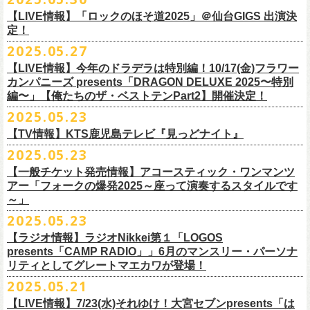
1月17日(土) 長野CLUB JUNK BOX 16:30/17:00
9/20(土)「フラカンの日本武道館 Part2 〜超・今が旬〜」まで１ヶ月を切
ベントにご参加いただけます。
ドリンク代）
超・今が旬〜』を開催するフラワーカンパニーズが、今年1月より月１配
われます。
【LIVE情報】「ロックのほそ道2025」＠仙台GIGS 出演決
1月18日(日) 千葉LOOK 15:30/16:00
ったタイミングでのワンマンライブ！
＜番組情報＞
※入場は整理番号順でのご入場となります
信のYouTube番組『月刊フラカン武道館 Part2』をスタート、6回目のゲ
定！
1月24日(土) 高知X-pt. 16:30/17:00
武道館とともに、お待ちしております
『月刊フラカン武道館 Part2』
※規定枚数に達し次第受付は終了させていただきますので予めご了承く
ストとして、TOSHI-LOW（BRAHMAN）の出演が決定！
◎『フラカンのチャーミングなトークライヴ in 京都 – public recording
2025.05.27
1月25日(日) 広島SECOND CRUTCH 15:30/16:00
■vol.7
ださい。
7/20(日)大阪公演追加チケット▼先着受付[e+]
on a radio program「CHARMING BONGO」-』
1月27日(火) 四日市CLUB CHAOS 18:30/19:00
◎「横浜ストーリー 〜武道館前の一撃〜」
ゲスト：Novel Core
【LIVE情報】今年のドラデラは特別編！10/17(金)フラワー
※ご購入されたご本人様のみご参加可能になります。分配や譲渡はでき
販売期間：7/1(⽕) 19:00 〜 7/19(⼟) 23:59
番組スタート直前スペシャルのvol.0としてスキマスイッチ、第１回目の
日時：2025年9月3日(水) OPEN 18:30 / START 19:00
1月31日(土) 札幌近松 16:30/17:00
日時：8月24日(日)Open 15:30 / Start 16:00
カンパニーズ presents「DRAGON DELUXE 2025〜特別
7月21日(月祝)21:00〜配信
ませんので、予めご了承ください。
https://eplus.jp/kodomoband/
ゲストとしてTHE COLLECTORSの加藤ひさし(vo)と古市コータロー(g)、
会場：京都・
紫
明
会館
2月4日(水) 下北沢シェルター 18:30/19:00
会場：神奈川・F.A.D YOKOHAMA
編〜」【俺たちのザ・ベストテンPart2】開催決定！
本番URL：
https://www.youtube.com/
watch?v=I8Zw-h9Anxg
フラワーカンパニーズが、
結成以来発表してきた楽曲を6人のreviewerた
※未就学児のお子様のご同伴をご希望の場合は、1名のみ同伴可能です。
第２回目にHump Back、第３回目はスターダスト☆レビューの根本要、
出演：フラワーカンパニーズ
2月14日(土) 大阪バナナホール 16:30/17:00
チケット料金：前売 ¥5,200(税込/整理番号付/ドリンク代別途要)
2025.05.23
ちによるレ
ビューとともに紹介する企画「フラカンの音楽目録」がスタ
ただし、座席のご用意はできませんので、同伴される方のお膝の上にお
第４回目は南海キャンディーズの山里亮太、そして第５回目は大槻ケン
入場料：1500円(税込/整理番号付自由席/
ドリンク代別途要)
2月15日(日) 岡山ペパーランド 15:30/16:00
前売￥5,200（税込、ドリンク代別、オールスタンディング）
ート！
座りいただきます。予めご了承ください。
ヂを招きお届けしてきた今番組（全回アーカイブ配信中）、第６回目と
【TV情報】KTS鹿児島テレビ『見っどナイト』
チケット発売日：6月29日(日)17:00〜
2月21日(土) 別府Copper Raven 16:30/17:00
※高校生以下は当日￥2,000キャッシュバック （当日年齢を証明できるも
＊アーカイブ配信中！
自他共に認めるライブマスターとして一年中ライブで全国を回りな
が
お席が必要な場合は、イベント参加券が必要です。
なる今回のゲストは、BRAHMANのボーカル・TOSHI-LOWを招聘。
プレイガイド：Live Pocket
https://t.livepocket.jp/e/flowercompanyz
2025.05.23
2月22日(日) 福岡CB 15:30/16:00
の(学生証、保険証など)のご提示が必要となります）
■vol.0 番組スタート直前スペシャル
■5月24日(土)25:15〜 25:45 KTS鹿児島テレビ『見っどナイト』
ら、コンスタントに楽曲を製作、新作を発表し、
今年1月には20枚目とな
▼詳細は下記ローソンチケットサイトをご確認ください。
9/20(土)開催「フラカンの日本武道館Part2 〜超・今が旬〜」グッズにつ
2月24日(火) 豊橋Club KNOT 18:30/19:00
一般発売日:6月29日(日)
【一般チケット発売情報】アコースティック・ワンマンツ
ゲスト：スキマスイッチ
https://www.kts-tv.co.jp/program/midnight/
るオリジナルアルバム『正しい哺乳類』
をリリース、これまで発表して
きまして、今回9/20までにお届け予定で、通販での事前販売受付（7月中
フラカン2度目の武道館開催を反対だと言い放つTOSHI-LOW、フラカン
アー「フォークの爆発2025～座って演奏するスタイルです
2月28日(土) 新潟GOLDEN PIGGS BLACK 16:30/17:00
プレイガイド：
フラワーカンパニーズがこれまでに発表した配信限定楽曲、数々のアー
https://www.youtube.com/watch?
v=BR4CmNuGCLg&t=28s
＊3/15(土)正しい哺乳類ツアー2025」＠鹿児島 SR HALL公演の模様が２
きた曲は300曲以上になります。
【特典会内容】
旬頃〜開始予定）を準備しております。
メンバーは番組終了までにTOSHI-LOWを納得させられるか?!
～」
3月1日(日) 金沢AZ 15:30/16:00
チケットぴあ
ティストトリビュート盤に参加した楽曲、シングル・カップリングに収
週にわたってオンエア！
その代表として 2004 年に誕⽣した「深夜⾼速」は、本当にたくさんの⽅
■トーク＆サイン参加券（1冊券）：トークショー＋サイン会
6月18日(水)21:00よりプレミア公開される。
3月7日(土) HEAVEN’S ROCKさいたま新都心 16:30/17:00
イープラス
録された楽曲など、現在入手困難となっているオリジナルアルバム未収
2025.05.23
■vol.1
にカバーしていただき、近年では CM にも起⽤されるなど、頼もしいフ
それに先がけた超先行販売として、フラカンのオリジナル・オーバーオ
3月14日(土) 仙台darwin 16:30/17:00
ローチケ
録楽曲をコンパイルした企画アルバム『HESOKURI ～オリジナルアルバ
ゲスト：加藤ひさし、古市コータロー(THE COLLECTORS)
ラカンの顔になってくれていますが、その他にも聴く⼈それぞれにとっ
※出演者との握手や接触はNGとさせて頂きます。
【ラジオ情報】ラジオNikkei第１「LOGOS
ールの販売が決定！
フラカンの日本武道館公演のチケットは絶賛発売中。
ネクストロード 03-5114-7444 (平日14～18時)
ム未収録集〜』を7月9日にリリースすることが決定！
https://www.youtube.com/watch?
v=kTtAgK2Iq4A&t=2345s
presents「CAMP RADIO」」6月のマンスリー・パーソナ
ての⼤切な曲がたくさんあると思います。
※宛名入れはひらがなのみとなります。（日付やメッセージ、イラスト
こちらの商品は受注生産販売となります（公演当日の販売は未定）。
合わせてお見逃しなく！
チケット料金：¥5,200(税込/整理番号付/
ドリンク代別途要)
全19曲75分、フルに収録された、これぞ真のとっておきの企画盤です。
リティとしてグレートマエカワが登場！
何より、メンバーにとっては全ての曲が⼤切な曲で、⼀年中⾏なってい
等は不可）
※全公演、高校生以下は当日¥2,000 キャッシュバック(当日年齢を証明で
どうぞお楽しみに！
■vol.2
るライブでは新旧問わず並列でセットリストに組み込まれ、今も⽣き続
※イベントの撮影・録音・録画（ライブ機能や画面録画含む）は一切禁
2025.05.21
今回3サイズをご用意（※写真 :鈴木圭介、グレートマエカワ S着用/ 竹安
＜番組情報＞
9月28日(日)岩手県盛岡市盛岡城跡公園を中心に開催される「いしがき
ラジオNikkei第１にて毎週木曜日21:30～22:10放
送「LOGOS
きるもの(学生証、
保険証など)のご提示が必要となります)
ゲスト：Hump Back
けています。
止とさせていただきます。
堅一 M着用/ミスター小西 L着用）、
『月刊フラカン武道館 Part2』
9月11日(木)、12日(金)＠仙台GIGSで開催されるスピッツ主催「ロックの
【LIVE情報】7/23(水)それゆけ！大宮セブンpresents「は
MUSIC FESTIVAL2025」にフラワーカンパニーズの出演が決定！
presents「CAMP RADIO」、
一般チケット発売日：
◎商品詳細