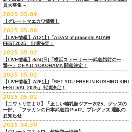
5000
http://fobkikaku.co.jp
チケット料金：
16．すべての若さなき野郎ども
員大募集～
エレキセットとは一味違ったフラカンのアコースティックライブ、どう
<受付期間>
番組の中でアイボリーズのオリジナル曲として、アタック西本が書いた
ウエスト/ヒップ/ワタリ/裾幅/股下
ンパニーズの主催イベント。
出演：怒髪天、フラワーカンパニーズ
【指定席】前売料⾦(税込)：
¥7200
17．ディスイズナゴヤ
ぞお楽しみに！
2025年7月2日(水)18:00 ～ 2025年7月6日（日）22:00 (入金終了23:00)ま
歌詞にフラカンメンバーが作曲、アレンジを担当したことがきっかけ
S ＞ 100 / 111 / 37 / 26 / 68
■vol.4：山里亮太（南海キャンディーズ）
2025.05.09
チケット料金：全自由 前売￥6,900-（ドリンク代別）＊未就学児童入場
【芝⽣⾃由席】前売料⾦(税込)：
¥6900
今年2025年9月20日(土)開催「フラカンの日本武道館 Part2 〜超・今が
18．失格（2013 Mix ver.)
で
で、今回の対バンが実現しました！
M ＞ 105 / 116 / 38 / 26.5 / 70
https://youtube.com/live/_ipE-Na37yY
14回目となる今年はいつもと趣向を変え、9/20(土)開催「
フラカンの日本
【グレートマエカワ情報】
不可(小学生以上のご入場される方全てにチケット必要)
問い合わせ：清⽔⾳泉 06-6357-3666 (平⽇12:00〜17:00) /
旬〜」、今回も日本全国各地からたくさんの方に集まっていただけるよ
19．どっち坊主大会
◎フラワーカンパニーズ アコースティック・ワンマンツアー
※上記受付期間内でも、規定枚数に達し次第、受付は終了させていただ
L ＞ 110 / 121 / 39 / 27 / 72
武道館Part2 〜超・今が旬〜」
のアフターパーティー的イベントとして親
一般チケット発売日：7月19日(土)
info@shimizuonsen.com
うに！全国より”フラカンの日本武道館 日本全国宣伝隊員“を大募集致しま
2025.05.08
「
フォーク
の
爆発
2025～座って演奏するスタイルです～」
きます。
一般チケットは6/8(日)より発売開始！
※商品の特性上、サイズ表記から1～2cm程度の誤差が生じる場合がござ
◾️vol.5
◎押競満寿「オクノマサヒコのDJ Dinners〜2025、初夏〜」
しい仲間たちをゲストに
迎えての特別編を企画。
す！
※こちらの商品は、Sony Music Shop、ライブ会場での販売となります
【LIVE情報】7/12(土)「ADAM at presents ADAM
完売必至の初ツーマン、どうぞお楽しみに！
います。
ゲスト：大槻ケンヂ（筋肉少女帯/特撮/オケミス）
5/20(火) OPEN 18:00 CLOSE 23:00 (L/O 22:30)
昨年9月に荻窪TOP BEAT CLUBで行われ好評を博した、フラカン＆ヨコ
☆Sony Music Shop
FEST2025」出演決定！
・7月5日(土)
■予約有効期間
※写真参照 :鈴木圭介、グレートマエカワ S着用/ 竹安堅一 M着用/ミスタ
https://www.youtube.com/watch?v=1EMet2dx9d4
【DJ】奥野真哉、グレートマエカワ
ロコ合同企画「
俺たちのザ・ベストテン〜グレートマエカワ AGE55 前夜
10年前に続き、今回も宣伝隊員のお仕事としてお願いしたいのは学校や
https://www.sonymusicshop.jp/m/item/itemShw.php?
会場：福島・喜多方 大和川酒造北方風土館
予約日含めず１日間
2025.05.02
◎それゆけ！大宮セブンpresents「はぐれ者たちの宴」フラワーカンパニ
ー小西 L着用
※お店のキャパシティに限りがあるため、混雑状況によっては時間制の
祭〜」の第2弾、1978年〜
1989年まで放送されていた伝説の歌番組【ザ・
お店、そのほか人目につく場所への[ポスター貼り]と[フライヤー置き]の
site=S&ima=2253&utm_source=upcocoming&utm_medium=owned&utm_
時間：Open 15:30 / Start 16:00
※2025年7月6日(日)注文分に限り、2025年7月6日(日) 23:00入金締め切
ーズ×アイボリーズ ツーマンライブ
入れ替えとさせていただきます。何卒、ご了承ください。
ベストテン】
のトリビュートライヴとして、
全曲当時のヒット曲でのカ
【LIVE情報】8/24(日)「横浜ストーリー 〜武道館前の一
ポスター＆フライヤー大作戦！
campaign=DQCL000003946&cd=DQCL000003946&srsltid=AfmBOopGUP
◎「チキパン(CHICKEN PUNKS)ジャージ」
チケット料金：前売 ¥5,500（税込／全自由・整理番号付／ドリンク代別
りとなります。
日時：2025年7月23日(水) 開場：18:15 開演：19:00
【料金】2000円 （1ドリンク付き）
ヴァーライヴをお届けします！
撃〜」＠F.A.D YOKOHAMA 開催決定！
作戦を決行いただきましたら、展開していただいている様子を写真に撮
f67JLrBdn1yt7FcWbN_7xUiKMo2OoT8SAQ2R-InUmvVzJt
途要）
価格：￥6,800(税込）
会場：下北沢シャングリラ
【会場】押競満寿 〒151-0062 東京都渋谷区元代々木町25-5
2025.05.02
ってお送りください。フラカン公式SNSにてアップさせていただきま
一般チケット発売日：5月25日(日)
■電子チケット表示期間
ボディ：ネイビー/ホワイト、ライトグレー/ネイビー
出演：フラワーカンパニーズ
ベストテン世代による、ベストテン世代のための、
そしてベストテン世
す。
【LIVE情報】7/26(土)「SET YOU FREE IN KUSHIRO KIRI
プレイガイド：
2025年7月10日(木)～ イベント当日まで
素材 ： ポリエステル 100％ スムース ※ファスナーはダブルスライダー
アイボリーズ
＝＝＝＝＝＝＝＝＝＝＝＝
代じゃなくてもきっと楽しんでいただける、
懐かしくも新鮮でとびきり
FESTIVAL 2025」出演決定！
イープラス
※イベント当日に「入場画面」から進むことができます
サイズ：S / M / L / XL
Vo. アタック西本（ジェラードン）
◎オーバーオールズ
贅沢なステージショウ！
宣伝隊員のみなさま、そしてご協力いただいたお店、学校を「フラカン
2025.05.02
チケットぴあ
＜製品サイズ＞
Gt. 村上（マヂカルラブリー）
6/25(水)吉祥寺MANDA-LA2
乞うご期待！
の日本武道館Part2 サポーター」に認定、フラカンの日本武道館Part2 ス
ローチケ
＜チケット受付に関してのご注意＞
S ： 身丈60cm / 身幅52cm / 裄丈80cm
Ba. 根建太一（囲碁将棋）
出演・オーバーオールズ
【ニワトリ堂より】「正しい哺乳類ツアー2025」グッズの
テッカー（サポーター限定カラー）を差し上げます！
楽曲の歌詞に着目し、
気鋭のイラストレーターが自らのフィルターを通
問い合わせ：ノースロードミュージック仙台
※ご購入はおひとり様1枚までとさせていただきます。
M ： 身丈64cm / 身幅57cm / 裄丈84cm
一部、「フラカンの日本武道館 Part2」プレグッズ 通販の
Key. SJ（GAG）
[三宅伸治(vo.g)/石塚英彦(vo)/グレートマエカワ(b)/石塚幸作(ds)]
◎フラワーカンパニーズ presents 「DRAGON DELUXE 2025〜特別
して、
その世界観を絵本として再構築するプロジェクト、”歌詞（うた）
お知らせ
※ご購入されたご本人様のみご参加可能になります。分配や譲渡はでき
L ： 身丈68cm / 身幅62cm / 裄丈87cm
Dr. 南條庄助（すゑひろがりず）
GSK /GUEST Vo:石塚くるみ[pèyang(vo.b)ポトフ(g)アルパカ(ds)]
================================================
編〜」【俺たちのザ・ベストテンPart2】
＊フラカンの日本武道館Part2 ステッカー（サポーター限定カラー：ゴー
の本棚”。
・7月6日(日)
ませんので、予めご了承ください。
XL ： 身丈71cm / 身幅68cm / 裄丈90cm
料金：前売5,000円 当日：5,800円（税込/ドリンク代700円別途要）
【時間(全日共通)】
2025.04.30
日時：10月17日(金) Open 18:15 / Start 19:00
ルド
）
いつもニワトリ堂をご利用いただき有難うございます。
その第４弾としてフラワーカンパニーズ「深夜高速」
の絵本化が決定！
会場：東京・江東区文化センターホール
※本受付は先着順となります。規定枚数に達し次第、受付を終了いたし
※上記サイズはあくまでも目安の寸法です
一般発売：6月8日（日）10:00
OPEN 18:30 /START19:30
文・天野史彬
会場：名古屋DIAMOND HALL
【グレートマエカワ、竹安堅一情報】