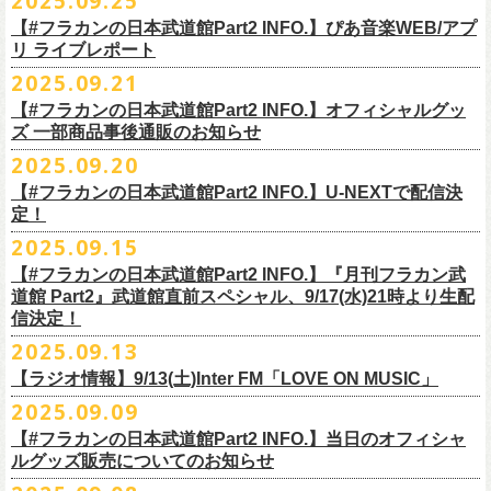
2025.09.25
◎ フラワーカンパニーズ「神さまツアー」～年末恒例磔磔2デイズ～ 1
ー「フラカンのチョイナチョイナ’25/’26」の2026年1月〜３月公演分
のスペシャルセッション企画「
FM802＆怒髪天 presents レディクレ歌合
■9月27日(土)公開 音楽ナタリー
◆音楽◆
（当日年齢を証明できるもの（学生証、
保険証等）のご提示が必要）
＊発送方法：宅急便
日目 2023.12.13 京都磔磔
（2/21＠大分公演を除く）
の一般チケットが10月18日(土)より発売スター
【#フラカンの日本武道館Part2 INFO.】ぴあ音楽WEB/アプ
戦」を開催。
＊9/20(土)「フラカンの日本武道館 Part2 〜超・今が旬〜」ライブレポー
矢井田瞳
前売りチケットなど本公演の詳細は、『音楽と人』のWebサイト
チケット発売日：11月15日(土)
リ ライブレポート
◎ フラワーカンパニーズ「神さまツアー」～年末恒例磔磔2デイズ～ 2
ト！
このスペシャルステージに、グレートマエカワがサポートメンバーとし
ト掲載
ホフディランカルテット
（
https://ongakutohito.com/
）にて、10月下旬ごろにお知らせされます。
問い合わせ：LIVE HOUSE FEVER TEL：03-6304-7899
☆ニワトリ堂 ＞
https://flowercompanyzinc.stores.jp/
日目 2023.12.14 京都磔磔
これにて全公演分のチケットが発売となります。
て参加することが決定しました！
2025.09.21
インナージャーニー
http://www.fever-popo.com/
■9月25日(木)公開 ぴあ音楽WEB/アプリ
9/20(土)開催の日本武道館公演を経て、さらに勢いを増してまわるフラカ
｢フラワーカンパニーズ、10年ぶり2度目の日本武道館ワンマンで示した
ポニーテールリボンズ
【#フラカンの日本武道館Part2 INFO.】オフィシャルグッ
どうぞお楽しみに！
＊9/20(土)「フラカンの日本武道館 Part2 〜超・今が旬〜」ライブレポー
■U-NEXT問い合わせ：
https://help.
unext.jp/info-video/detail/
info403b
ンの全国ツアー、
どうぞお楽しみに！
◎「FM802 ROCK FESTIVAL RADIO CRAZY 2025」
転がり続ける“バンドの未来”｣
仮面女子
ズ 一部商品事後通販のお知らせ
＊ファンクラブ優先チケット販売のご案内はファンクラブよりご登録ア
ト掲載
日程：2025年12月29日(月)
https://natalie.mu/music/news/641285
ex.KNU
◎音楽と人＆僕たちプロ野球大好きミュージシャンpresents「神田ナイト
2025.09.20
ドレスにメールでご案内しております
＊大分公演の身、諸事情により10/25(土）からの発売に変更になりました
会場：インテックス大阪
カーニバル」〜樋口豊59th BIRTHDAY LIVE〜
「今のフラカン」の圧倒的な底力 2度目の日本武道館、最高のお祭り騒
【#フラカンの日本武道館Part2 INFO.】U-NEXTで配信決
＊「
FM802＆怒髪天 presents レディクレ歌合戦」
◆お笑いステージ◆
◎「みんなの祭り X’mas SPECIAL」
日時：:2026年1月22日（木）開場/開演: 18:00/19:00（予定）
ぎ【ライブレポート】
定！
◎フラワーカンパニーズ ワンマンツアー「フラカンのチョイナチョイ
[出演]怒髪天 and more!!!!
レイザーラモン
日時：2025年12月23日(火) 開場 17:15 開演 18:00
会場：KANDA SQUARE HALL
https://lp.p.pia.jp/article/news/438272/index.html
2025.09.15
ナ’25/’26」
[Support Member]
ジョイマン
会場：名古屋DIAMOND HALL
出演：樋口豊スペシャルセッション（メンバー：樋口豊、イノウエアツ
2025年
Ba:グレートマエカワ（フラワーカンパニーズ）
【#フラカンの日本武道館Part2 INFO.】『月刊フラカン武
囲碁将棋
出演：
シ、ウエノコウジ、グレートマエカワ、MOBY and more…）
10月25日(土) 熊本Django 16:30/17:00
Key:奥野真哉(ソウル・フラワー・ユニオン)
道館 Part2』武道館直前スペシャル、9/17(水)21時より生配
nobodyKnows＋
フラワーカンパニーズ
10月26日(日) 長崎ホンダ楽器 15:30/16:00
※タイムテーブル、他出演者（ゲストボーカル）など詳細は後日発表と
信決定！
2月8日（日）
中村耕一 (ex. JAYWALK）
POLYSICS
11月3日(月・祝) 渋谷duo MUSIC EXCHANGE 15:15/16:00
なります
2025.09.13
◆音楽◆
OSAKA ROOTS
主催・企画／（株）音楽と人
11月8日(土) 徳島club GRINDHOUSE 16:30/17:00
フラワーカンパニーズ
ET-KING
制作／com agent
【ラジオ情報】9/13(土)Inter FM「LOVE ON MUSIC」
11月9日(日) 米子AZTiC laughs 15:30/16:00
DJやついいちろう
Secret Artist：*後日発表
問い合わせ／SOGO TOKYO 03-3405-9999
2025.09.09
11月15日(土) 福井CHOP 16:30/17:00
■9月13日(土)19:00〜20:00 Inter FM「LOVE ON MUSIC」
Name the Night
Guest Artist : 鈴木圭介 (フラワーカンパニーズ)
11月16日(日) 神戸VARIT. 15:30/16:00
【#フラカンの日本武道館Part2 INFO.】当日のオフィシャ
＊鈴木圭介、グレートマエカワ生出演
ハモニカクリームズ
MC ：矢野きよ実
11月29日(土) 名古屋E.L.L 16:30/17:00
ルグッズ販売についてのお知らせ
https://www.interfm.co.jp/loveonmusic/
雅轟太鼓
料金：全席指定 ／ 前売 ￥6,500‐ 当日 ￥7,000‐ 入場時ドリンク代￥600-
11月30日(日) 静岡サナッシュ 15:30/16:00