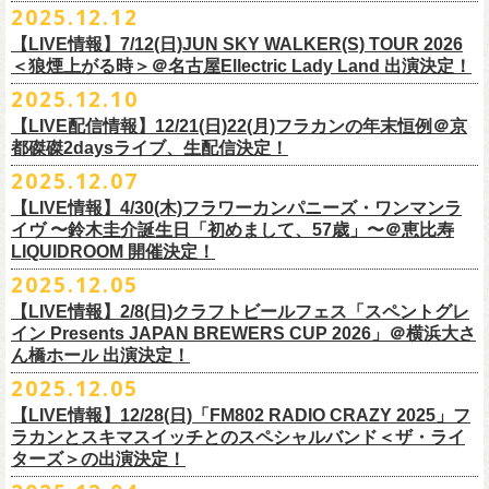
＊以下過去ライブ作品も配信中
ナレーションも担当しております。
2025.12.12
7/4(土)岡山・倉敷新渓園敬倹堂 16:30/17:00 問：キャンディープロモ
ラワーカンパニーズの出演が決定！
一般チケット発売は1月31日。
クハラカズユキ(Dr)
完全生産限定盤のため売り切れ次第販売終了。どうぞお早めに！
『Maximum Top Beat!!』
◎「フラカンの横浜アリーナ -リモートライヴ編- 〜生き続けてる事は最
ぜひチェックしてください！
ーション岡山
どうぞお見逃しなく！
【LIVE情報】7/12(日)JUN SKY WALKER(S) TOUR 2026
フラワーカンパニーズが不定期で行なっている２マンライブ企画「シリ
チケット料金：前売¥5,500(税込/ドリンク代別途要/整理番号付)
3rd Anniversary of Top Beat Club
大のメッセージ！〜」 2020.8.27 横浜アリーナ *無観客配信ライブ
7/5(日)兵庫・神戸クラブ月世界 15:30/16:00 問：清水音泉
＜狼煙上がる時＞＠名古屋Ellectric Lady Land 出演決定！
◎「WALK INN FES! 2026 IN 桜島」
ーズ・人間の爆発」、SCOOBIE Dを迎え、2026年5月に奈良と岐阜での
チケット発売日：2/11(水・祝)
商品詳細：
うつみようこ＆Yokoloco Band “ワンマン！”
◎「ゾロ目だョ全員集合!〜フラカン33年、野音99年〜」
2022.9.23 日比
7/11(土)岐阜・郡上八幡Club Layla 16:30/17:00 問：クラブレイラ
日付：4月4日(土) ,5日(日) ※日割り発表は後日となります
◎「フラカンと行くザ50回転ズの故郷巡りツアー！」
開催が決定！
問い合わせ：十三GABU
LIVE Blu-ray+CD『フラカンの日本武道館 Part2 ～超・今が旬～』
2025.12.10
【公演日】2026/2/5 (木)
3月26日(木)＠KT ZEPP YOKOHAMAで開催される「PON pre WALK
谷野外大音楽堂
7/19(日)東京・有楽町I’M A SHOW 15:15/16:00 問：ネクストロード
会場：南栄リース桜島広場(桜島多目的広場野外ステージ)
日時：2026年4月9日(木) 18:30 OPEN / 19:00 START
内容：Blu-ray+2CD+LIVE PHOTO BOOK(72p） *三方背BOX仕様
【会場】荻窪 TOP BEAT CLUB
THIS WAY〜12年目でも終わらない青春の歌〜」にフラワーカンパニーズ
【LIVE配信情報】12/21(日)22(月)フラカンの年末恒例＠京
◎ フラワーカンパニーズ「神さまツアー」～年末恒例磔磔2デイズ～ 1
8/1(土)福岡・門司BRICK HALL 16:30/17:00 問：ブリックホール
出演：
会場：大阪・堺ファンダンゴ
2025年もお互いに充実のライブを展開してきた両者によるガチンコ対バ
◎フラカン＆ヨコロコ合同企画「俺たちのザ・ベストテン2026」東京編
価格：¥11,000(税込)
【開場/開演】19:00 / 19:30
の出演が決定しました！
都磔磔2daysライブ、生配信決定！
日目 2023.12.13 京都磔磔
8/2(日)福岡・門司BRICK HALL 15:30/16:00 問：ブリックホール
ーゲストアーティスト
出演：フラワーカンパニーズ、ザ50回転ズ
ン、熱すぎるステージになること必至！
【昭和の歌番組を代表する『ザ・ベストテン』のトリビュートLIVE。
発売日：2026年1月30日
【出演】うつみようこ＆Yokoloco Band
本日よりチケット最速先行受付も開始！
2025.12.07
2026年4月18日(土)岩手県二戸市九戸城跡で開催される、結成10周年を迎
◎ フラワーカンパニーズ「神さまツアー」～年末恒例磔磔2デイズ～ 2
チケット料金：5,500円（税込/整理番号付/ドリンク代別）
HEY-SMITH / RHYMESTER / バックドロップシンデレラ / KALMA / 打首
チケット料金：前売り 5,000円(ドリンク代別途)
一般チケット発売は3月8日。
数々の昭和歌謡のカヴァーだけの一夜】
販売場所：フラワーカンパニーズweb shop「ニワトリ堂」
【前売】5,000円 (+1D）
お見逃しなく〜
えるSaToMansion主催のイベント【南部事変 2026】にフラワーカンパニ
日目 2023.12.14 京都磔磔
【LIVE情報】4/30(木)フラワーカンパニーズ・ワンマンラ
※7/4＠倉敷はドリンク代なし、7/19＠東京は全席指定
獄門同好会 / 友部正人 / bacho / THE BOYS&GIRLS
※整理番号あり
どうぞお見逃しなく！
日時：5/19(火)開場18:30／開演19:00
（https://flowercompanyzinc.stores.jp/）、フラワーカンパニーズ ライブ
【当日】5,500円 (+1D）
ーズの出演が決定しました！
イヴ 〜鈴木圭介誕生日「初めまして、57歳」〜＠恵比寿
※高校生以下は当日¥2,000キャッシュバック（
当日年齢を証明できるも
/ SOIL&”PIMP”SESSIONS / フラワーカンパニーズ / SIX LOUNGE / THE
※小学生以上有料、未就学児童入場不可
会場：東京・荻窪TOP BEAT CLUB
会場
【発売場所】イープラス／Peatix
◎「PON pre WALK THIS WAY〜12年目でも終わらない青春の歌〜」
LIQUIDROOM 開催決定！
■U-NEXT問い合わせ：
https://help.
unext.jp/info-video/detail/
info403b
の（学生証、保険証など）
のご提示が必要となります）
FOREVER YOUNG / ENTH / Hump Back / The Birthday (クハラカズユ
チケット発売：2026年1月31日(土)午前10時～
◎フラワーカンパニーズpresents『シリーズ・
人間の爆発』
出演：
※完全生産限定盤のため、生産分完売次第販売終了
【一般発売日】12/13 10:00〜
日時：2026年3月26日(木) 開場17:30 / 開演18:30
◎SaToMansion 10th anniversary festival【南部事変 2026】
2025.12.05
一般チケット発売日：3月28日(土)
キ, ヒライハルキ, フジイケンジ)
イープラス
https://eplus.jp/sf/detail/
4450790001-P0030001
日時：5月30日(土) 開場 16:30 / 開演 17:00
真城めぐみ(Vo)
【イープラス URL】
https://eplus.jp/sf/detail/4450650001-P0030001
会場：KT ZEPP YOKOHAMA
▼CM 概要
日時：2026年4月18日(土) 開城 10:00 / 閉城 17:30 予定
ー鹿児島アーティスト
会場：奈良NEVER LAND
うつみようこ(Vo)
【LIVE情報】2/8(日)クラフトビールフェス「スペントグレ
【Peatix URL】
https://peatix.com/event/4740570
出演：Hump Back/四星球/フラワーカンパニーズ … and more!!
TOYOTA RAV4「LOVE FOREVER」篇
会場：岩手県二戸市九戸城跡
https://www.city.ninohe.lg.jp/info/335
人性補欠 / Tonto / その日暮らし / 花想い / Noisy Laf / 椿井紗代 / Wiθ /
日時：2026年4月11日(土) 16:30 OPEN / 17:00 START
出演：フラワーカンパニーズ/SCOOBIE DO
鈴木圭介(Vo)
イン Presents JAPAN BREWERS CUP 2026」＠横浜大さ
【入場順】1.イープラス 2.Peatix
チケット料金：¥5,0OO(1F立ち見)¥6,0OO 1Drink別(2F指定席)
＊TOYOTA「RAV4」オフィシャルサイト：
https:/
/toyota.jp/rav4/
その他詳細：SaToMansion 公式サイト：
https://satomansion.com/
Poly lism / DJ Msize /ともそだちBAND / +オーディショングランプリ
ん橋ホール 出演決定！
会場：島根・出雲アポロ
チケット料金：前売り¥5.200(税込/D別/整理番号付)
ミスター小西(Vo)
2026年2月 「初恋の嵐 西山達郎生誕祭～初恋の嵐 カモンアゲイン!2026
【問】TOP BEAT CLUB 03-6913-5433 info@topbeatclub.com
※1Drink別
竹原ピストルさん（バンド編成）との対バンライブが決定！
ーー
出演：フラワーカンパニーズ、ザ50回転ズ
一般チケット発売日：2026年3月8日(日)
奥野真哉(Key)
～」開催ゲストボーカルとして、
2025.12.05
※入場制限:4歳以上チケット必要
■チケット先行発売
チケット料金：前売り 5,000円(ドリンク代別途)
問い合わせ：奈良NEVER LAND
http://nara-neverland.
com/pc/info.html
中森泰弘(G)
鈴木圭介に出演が決定！
※チケット整理番号付き
【LIVE情報】12/28(日)「FM802 RADIO CRAZY 2025」フ
◎竹原
ピストル“
竹原
ピストルとフラワーカンパニーズのツーマンライブ”
・イープラス 12/29 12:00~
※整理番号あり
竹安堅一(G)
＊チケット最速先行受付：2026年12月22日(月)20:00〜
ラカンとスキマスイッチとのスペシャルバンド＜ザ・ライ
日時：2026年2月18日（水）OPEN 18:15/START 19:00
・WALK INN STUDIO！099-296-9888
※小学生以上有料、未就学児童入場不可
日時：5月31日(日) 開場 15:30 / 開演 16:00
グレートマエカワ(B)
◎「初恋の嵐 西山達郎生誕祭～初恋の嵐 カモンアゲイン!2026～」
ターズ＞の出演決定！
https://eplus.jp/pon-walkthisway/
会場：渋谷duo MUSIC EXCHANGE
・CAPARVOプレガイド 099-227-0337
チケット発売：2026年1月31日(土)午前10時～
会場：岐阜柳ヶ瀬ANTS
クハラカズユキ(Dr)
日時：2026年2月11日（祝）17:00開場 / 17:30開演