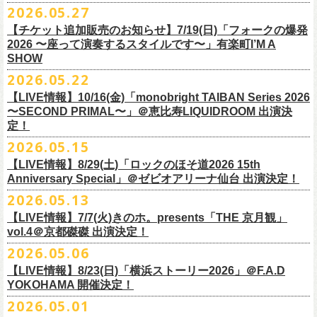
M ： 身丈70cm / 身幅58cm / 肩幅55cm / 袖丈23cm
https://l-tike.com/oc/lt/
haraimodoshi/
p.com/
contact/
チケット発売：7月6日 12時～
2026.05.27
＊自由席の方ご入場後、開演10分前のご案内を予定しています
L ： 身丈74cm / 身幅61cm / 肩幅58cm / 袖丈25cm
(注1)チケットの半券がもぎられているものについては、ご返⾦
対応を致
2027年にオープン50周年を迎える名古屋のライブハウスElectric Lady
プレイガイド：e-plus(イープラス)
発売日：7月2日(木)17:00〜
【チケット追加販売のお知らせ】7/19(日)「フォークの爆発
XL ： 身丈78cm / 身幅64cm / 肩幅61cm / 袖丈27cm
しかねます。
Land（通称E.L.L）でぴあ中部×フラワーカンパニーズの合同企画のトー
https://eplus.jp/sf/detail/
4562600001-P0030001
プレイガイド：イープラス
https://eplus.jp/sf/detail/0039320001-
2026 〜座って演奏するスタイルです〜」有楽町I’M A
※上記サイズはあくまでも目安の寸法です
(注2)チケット代以外の外⼿数料(配送⼿数料は除く)の返⾦
については、
クイベントシリーズ、vol.1の開催が8月31日(月)に決定！
フェスHP:
backonlivefes.com
SHOW
P0030685P021001?P1=1221
「フォークの爆発2026 ミニマル巡業 〜うたとギターとコーラスと〜」
「各種⼿数料券」が必要となります。
払い戻しの際に忘れずお持ちくだ
問：清水音泉 06-6357-3666（平日 15:00~18:00）
福島にて開催決定！
2026.05.22
さい。もし各種⼿
数料券を紛失された場合、外⼿数料のご返⾦
は致しか
日本のロック史を彩るさまざまバンドが出演し、ライブハウスシーン黎
info@shimizuonsen.com
ねますので何卒ご了承下さい。
【LIVE情報】10/16(金)「monobright TAIBAN Series 2026
明期ならではの驚きのエピソードから、まるで都市伝説のようなとんで
◎「フォークの爆発
2026
ミニマル巡業 〜うたとギターとコーラスと〜」
〜SECOND PRIMAL〜」＠恵⽐寿LIQUIDROOM 出演決
(注3) 払い戻しには「チケット」が必要です。払い戻し手続きより先に、
も逸話まで、これまでもさまざまな伝説が語られてきたてE.L.L。
※ミニマル巡業とは『
新たな試みとして歌とアコースティックギター一
定！
チケットの発券手続きの上、
再度Loppiにて払戻しお手続きください。
来年2027年にオープン50周年を控えたE.L.Lについて、フラカン鈴木圭介
本とコーラスと小
物の楽器などで構成するライヴ』です
(注4)夜間・早朝(21時～6時頃)は防犯対策として、
レジ内の現⾦が制限さ
2026.05.15
とグレートマエカワがホスト役となり、さまざまなバンドマン、シンガ
日時：
9/21(
月祝
)
開場
15:30/
開演
16:00
れております。その為、夜間・
早朝とその直前・直後の時間帯はつり銭
ー、関係者をゲストに迎えて語り明かすトークセッションを企画。
【LIVE情報】8/29(土)「ロックのほそ道2026 15th
会場：福島
Player
’
s Cafe
2027年にオープン50周年を迎える名古屋のライブハウスElectric Lady
◎
「SMILEY’S CONNECTION スマイリー原島 BIRTHDAY FESTIVAL
が 不⾜する場合がございますので、払い戻しは夜間・
早朝を避けてお⼿
このトークシリーズでは、E.L.L.にこれまで関わってきたミュージシャ
Anniversary Special」＠ゼビオアリーナ仙台 出演決定！
チケット料金：
4,800
円（税込
/
整理番号付
/
ドリンク代別） ※高校生以下
Land（通称E.L.L）でぴあ中部×フラワーカンパニーズの合同企画のトー
6days ～ ハメチ a-GOGO CARNIVAL!!～」
続きいただきますようお願い申し上げます。
ン、関係者、そして当時はファンだった人々とともに、まもなく50年を
2026.05.13
は当日
¥2,000
キャッシュバック（
当日年齢を証明できるもの（学生証、
クイベントシリーズを開始することが決定！
＜
day
２下北沢
CLUB Que
編＞
迎えるライブハウスの、ツワモノたちの記憶を語っていきます。配信や
10月、11月と自身初となるクラブクアトロ・
ワンマンツアーも決まって
保険証など）
のご提示が必要となります）
【LIVE情報】7/7(火)きのホ。presents「THE 京月観」
9
月
3
日
(
木
)
下北沢
CLUB Que
【ローソンチケットでご購入で、電子チケットをご選択の
インタビューでは語れない、ここだけの話もたくさん披露予定。
いるフラワーカンパニーズ、
2026年を右肩上がりに盛り上げる8箇所9公
一般チケット発売日：
7
月
18
日
(
土
)
vol.4＠京都磔磔 出演決定！
日本のロック史を彩るさまざまバンドが出演し、ライブハウスシーン黎
出演：
POLYSICS
／フラワーカンパニーズ／
SCOOBIE DO
お客様】
演のツアー開催決
定！
問い合わせ：ノースロードミュージック
明期ならではの驚きのエピソードから、まるで都市伝説のようなとんで
2026.05.06
OPEN 18:15
／
START 19:00
この第一回目となるゲストに、中村達也さんをお迎えしてお届けしま
払戻し期間内に購入された申込サイト内「マイページ」
◎「ラッコなエコバッグ」
より払戻し手続
も逸話まで、これまでもさまざまな伝説が語られてきたてE.L.L。
前売￥
5,500-
／当日￥
6,000-
（ドリンク代別）
す！
【LIVE情報】8/23(日)「横浜ストーリー2026」＠F.A.D
きの上、CASH POST(注 1)をご利用いただき、払戻しさせていただきま
価格：￥1,500(税込）
◎「フラカンの年末ベストナイン2026」
来年2027年にオープン50周年を控えたE.L.Lについて、フラカン鈴木圭介
チケット発売日：2026
年
7
月
5
日
(
日
) 12:00
～
YOKOHAMA 開催決定！
どうぞお楽しみに！
す。
カラー：オリーブ
11/21(土) 函館ARARA 開場16:30/開演17:00 問い合わせ：ARARA
とグレートマエカワがホスト役となり、さまざまなバンドマン、シンガ
プレイガイド：
Live Pocket
https://livepocket.jp/e/que20260903
2026.05.01
お客様ご自身でのお手続きが必要となりますため、
素材 ： ポリエステル
下記URLより払戻し手
11/23(月・祝)八戸ROXX 開場15:30/開演16:00 問い合わせ：ノースロ
ー、関係者をゲストに迎えて語り明かすトークセッションを企画。
問：
AILE C.E Works 03-5433-2500
◎ツワモノたちの記憶〜E.L.L50周年プロジェクト・スペシャルトーク〜