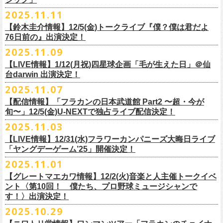
【チケット発売】イープラス
2月8日（日）11:00～19:00, 前売り1,100円 当日1,400円
毎年恒例、ほぼ被りなしの京都磔磔2days、
お得になる2days通し視聴チ
鈴木圭介57歳の誕生日に恵比寿
LIQUIDROOMNにてワンマンライブ開催
2025.11.11
【イープラスURL】
https://eplus.jp/sf/detail/4446640001-P0030001
◎「FM802 ROCK FESTIVAL RADIO CRAZY 2025」
ケットの販売もあり！
■11月26日(水)深夜25:30〜 MBSラジオ「メゾン・ド・ミュージック」
決定！
【チケット発売日】12/6 10:00〜
【鈴木圭介情報】12/5(金)トークライブ『僕？僕は君だよ
チケット：
https://eplus.jp/sf/
detail/4430060001-P0030001
LIVE HOUSE Antenna -BEYOND ZERO Garage-
アーカイブ視聴も両日12/30(火)23:59まで可能です（
チケットのご購入は
＊鈴木圭介、グレートマエカワが11月の４週目パーソナリティを担当
76日前の』出演決定！
＊椅子席となります
12月28日(日)16:35〜 -
同日19:00まで）。
https://www.mbs1179.com/mm/
◎フラワーカンパニーズ・ワンマンライヴ
「フラカンの日本武道館 Part2 〜超・今が旬〜」の映像作品が
出店ビール会社：
年忘れ‼ レディクレSP 第3夜
2025.11.09
〜鈴木圭介誕生日「初めまして、57歳」〜
12/5(金)19:00よりU-NEXTにて配信されることを記念して、過去のライブ
渥美半島醸造
『レディクレ初参！フラカンとスキマのスペシャルバンド＜ザ・
ライタ
視聴チケット発売スタート！
【LIVE情報】1/12(月祝)四星球企画「毛が生えた日」＠仙
日時：2026年4月30日(木) 開場18:15／開園19:00
映像４作品が同じくU-NEXTで配信決定！
ISEKADO
ーズ＞ ！』
どうぞ、お楽しみに！
台darwin 出演決定！
会場：恵比寿
LIQUIDROOM
West Coast Brewing
出演：ザ・ライターズ（フラワーカンパニーズ＋スキマスイッチ）
チケット料金：前売り¥5,700(税込/整理番号付/ドリンク代別途要) *記念バ
2025.11.07
先日配信された「フラカンの横浜アリーナ -リモートライヴ編- 〜生き続
OGA BREWING
イベントオフィシャルサイト：
https://radiocrazy.fm/
◎フラワーカンパニーズ ワンマンツアー「フラカンのチョイナチョイ
ッヂ付
けてる事は最大のメッセージ！〜」 2020.8.27 横浜アリーナ *無観客配信
【配信情報】「フラカンの日本武道館 Part2 〜超・今が
オラホビール
「フラカンの日本武道館 Part2 〜超・今が旬〜」の映像作品が
ナ’25/’26」
JUN SKY WALKER(S) TOUR 2026 “READH TO GO”の対バンシリーズ＜
一般チケット発売日：2026年3月15日(日)10:00
旬〜」12/5(金)U-NEXTで独占ライブ配信決定！
ライブに続く第2弾として、
「フラカンの日本武道館 Part2 〜超・今が旬〜」の映像作品が
Kakegawa Farm Brewing
12/5(金)19:00よりU-NEXTにて配信されることを記念して、
過去のライブ
12月21日(日) 開場15:30/開演16:00 〜竹安56〜 ＊会場チケット完売
狼煙上がる時＞7/12(日)名古屋公演にフラワーカンパニーズの出演が決定
ネクストロード 03-5114-7444（平日14:00〜18:00）
本日11月27日(木)正午より『フラワーカンパニーズ「ゾロ目だョ全員集
12/5(金)19:00よりU-NEXTにて配信されることを記念して、過去のライブ
2025.11.03
KANKIKU BREWERY
映像４作品が同じくU-NEXTで配信決定！
12月22日(月) 開場18:30/開演19:00 フラカンのロックンロール大会 ＊
しました！
合!〜フラカン33年、野音99年〜」2022.9.23 日比谷野外大音楽堂』の配
映像４作品が同じくU-NEXTで配信決定！
京都醸造
会場チケット(5,200円) 残り僅か
【LIVE情報】12/31(水)フラワーカンパニーズ大晦日ライブ
信が開始しました！
CRAFT
BANK
第1弾として、本日11月20日(木)正午より『「フラカンの横浜アリーナ -リ
「ヤングデーゲーム’25」開催決定！
＊生配信詳細
◎JUN SKY WALKER(S) TOUR 2026 ”READH TO GO”＜狼煙上がる時＞
U-NEXT月額会員の方は、追加料金なくお楽しみいただけます。
先日配信された「フラカンの横浜アリーナ -リモートライヴ編- 〜生き続
CRAFT
BEER BASE
モートライヴ編- 〜生き続けてる事は最大のメッセージ！〜」
＜アーカイブ視聴期間：〜2025/12/30(火)23:59まで（※
2日間共通 ）＞
日時：2026年7月12日(日) 開場16:45/開演17:30
2025.11.01
けてる事は最大のメッセージ！〜」 2020.8.27 横浜アリーナ *無観客配信
CRAFTROCK BREWING
2020.8.27 横浜アリーナ *無観客配信ライブ』の配信が開始しました！
視聴チケット料金：
会場：名古屋Ellectric Lady Land
【グレートマエカワ情報】12/2(火)音楽と人主催トークイベ
翌週以降も過去のライブ映像を順次配信予定です。
ライブ、『フラワーカンパニーズ「ゾロ目だョ全員集合!〜フラカン33
GORA BREWERY
U-NEXT月額会員の方は、追加料金なくお楽しみいただけます。
1days視聴券 2,800円(税込)
出演：JUN SKY WALKER(S) 、フラワーカンパニーズ
ント〈第10回！ 僕たち、プロ野球ミュージシャンで
様々な会場でのフラカンのライブをぜひお楽しみください！
年、野音99年〜」2022.9.23 日比谷野外大音楽堂』に続く第3弾、第4弾と
Godspeed Brewery（The Slop Shop）
2days視聴券 5,000円(税込)
チケット料金：6,600円（税込）＋ドリンクオーダー ※未就学児入場不可
す！〉出演決定！
して、
しまなみブルワリー
翌週以降も過去のライブ映像を順次配信予定です。
視聴チケット販売期間：12/08（月）21:00〜12/30(火) 19:00
一般チケット発売日：2026年1月24日(土)
2025.10.29
＊11/27(木)正午配信開始
年末恒例となった京都磔磔での2デイズライブ、2023年に開催されたフラ
Shimoda Brewing Company
様々な会場でのフラカンのライブをぜひお楽しみください！
【公演詳細】
視聴チケット販売URL：
https://eplus.jp/fc-st/
問い合わせ：E.L.L. 052-201-5004
◎『フラワーカンパニーズ「ゾロ目だョ全員集合!〜フラカン33年、野音
ワーカンパニーズ「神さまツアー」～年末恒例磔磔2デイズ～の1日目、2