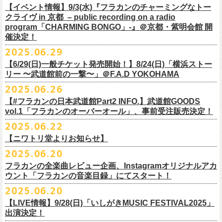
https://youtu.be/Z9wrtIqELqE
素材 ： 綿100％ キャンパス
【イベント情報】9/3(水)『フラカンのチャーミングなトー
■受付期間：7/16(水)17:00 ～ 8/24(日)22:59 ＊超早期ご注文特典ステッ
★応募期間
クライヴ in 京都 – public recording on a radio
サイズ：高さ40cm , 袋口幅48cm , 底幅33cm , 奥行(マチ)15cm , ハンド
カー付き：〜7/21(月祝)23:59 まで
2025年7月23日(水)〜2025年8月12日(火) 23:59まで
■vol.7
program「CHARMING BONGO」-』＠京都・紫明会館 開
ル長58cm , 内容量約15L
■発送予定：9月12日前後
※その他詳細はキャンペーン公式ページ記載の応募規約をご確認くださ
ゲスト：Novel Core
催決定！
＊その他詳細は上記通販ページをご確認ください
い
https://www.youtube.com/watch?
v=I8Zw-h9Anxg
2025.06.29
【6/29(日)一般チケット発売開始！】8/24(日)「横浜ストー
リー 〜武道館前の一撃〜」＠F.A.D YOKOHAMA
◎「CHICKEN SKIN RECORDS ガジェットポーチ」
2025.06.26
価格：2000円(税込)
カラー：ブラック、レッド
【#フラカンの日本武道館Part2 INFO.】武道館GOODS
vol.1「フラカンのオーバーオール」、事前受注販売決定！
サイズ：125×97×42ｍｍ
2025.06.22
【ニワトリ堂よりお知らせ】
2度目の日本武道館公演「フラカンの日本武道館 Part2 〜超・今が旬〜」
2025.06.20
の１ヶ月後より、
全国ワンマンツアーの開催が決定！
いつもフラワーカンパニーズのweb shop【ニワトリ堂】をご利用いただ
タイトルは「フラカンのチョイナチョイナ’25/’26」、
10/25(土)熊本
フラカンの全楽曲レビュー企画、Instagramオリジナルアカ
きありがとうございます。
Djangoを皮切りに、
来年2026年3/14(土)仙台darwinまで、
30箇所31公演を
ウント「フラカンの音楽目録」にてスタート！
回ります！
2025.06.20
この度、これまでのweb shop【ニワトリ堂】サイトでの販売を終了し、
10年ぶり2回目となる日本武道館公演『フラカンの日本武道館 Part2 〜
限定的にSTORESでオープンしてきました【ニワトリ堂 2nd STORE】を
【LIVE情報】9/28(日)「いしがきMUSIC FESTIVAL2025」
武道館公演を経てさらに勢いを増してまわるフラカンの全国ツアー、
ど
超・今が旬〜』を9月20日(土)
に開催するフラワーカンパニーズが、
今年1
7/11(金)に発売される絵本『歌詞の本棚 深夜高速』の発売記念イベント
本店【ニワトリ堂】として移行、運営させていただくことになりまし
出演決定！
うぞお楽しみに！
月より月１配信のYouTube番組『月刊フラカン武道館 Part2』をスター
の開催が決定！
た。