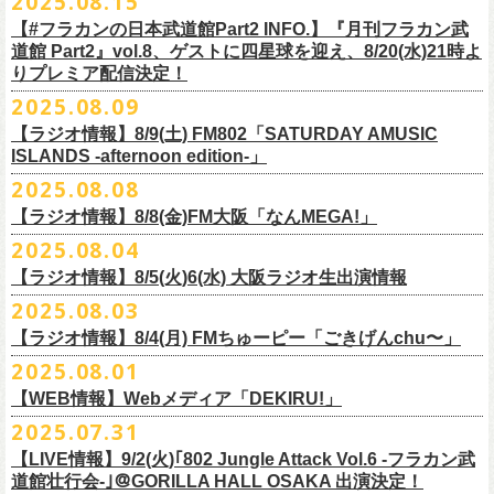
2025.08.15
全16種類
また、フラカン武道館応援企画として四星球とPIGGSが出演、
9/18(木)高
う紹介と共に、1998年発表のアルバム『マンモスフラワー』の最後に収
BRAHMAN ｢tour viraha 2026｣の
※フィギュア・チェキ・トートの引換券が出た時は、当日中にお引
【#フラカンの日本武道館Part2 INFO.】『月刊フラカン武
き換
円寺HIGHで開催される「SET YOU FREE〜VS SERIES」にグレートマ
録された“虹の雨あがり”が始まった瞬間には、観客たちからどよめきにも
3月22日(日) 愛知 名古屋ReNY limited公演にフラワーカンパニーズの出演
道館 Part2』vol.8、ゲストに四星球を迎え、8/20(水)21時よ
えください。
エカワがDJで出演決定！
フラカン武道館チケットの最後の手売り販売も
似た歓声が上がった。＜いつまでもそう どこまでもそう これからも
が決定しました！
りプレミア配信決定！
【 フィギュア 】4体セット , 高さ:最大8cm
実施！
きっとそうさ／うまくいく事もあって うまくいかない事はないのさ＞
【 チェキ 】1枚
2025.08.09
――そう歌う“虹の雨あがり”を今、武道館で歌いたいと思ったバンドの心
◎BRAHMAN ｢tour viraha 2026｣
【 トート 】高さ35 × 底幅39 × マチ10 cm , 素材:綿100% キャンパス
合わせてお見逃しなく！
が、とても強くて、優しくて、頼もしい。
日時：3月22日(日) 17:00open 18:00start
【ラジオ情報】8/9(土) FM802「SATURDAY AMUSIC
【 アクリルキーホルダー 】本体部分:最大 縦56 × 横30 × 厚さ3 mm
個人的にこの日のハイライトは、本編の終盤で披露された“最後にゃなん
ISLANDS -afternoon edition-」
会場：愛知 名古屋ReNY limited
【 マスキングテープ 】テープ幅30mm , 5m巻き , 材質:紙
＜番組情報＞
とかなるだろう”だった。2017年発表のアルバム『ROLL ON 48』に収録
出演：BRAHMAN,、フラワーカンパニーズ
2025.08.08
■8月9日(土) 12:00〜18:00 FM802「SATURDAY AMUSIC ISLANDS -
【 フォンタブ 】本体部分:55 × 55 mm , 材質:ポリエステル+TPU強化布 ,
『月刊フラカン武道館 Part2』武道館直前スペシャル
された楽曲。このアルバムは前回の武道館公演のあとにリリースされた
チケット料金：3500円(税込/ドリンク代別途要)
【ラジオ情報】8/8(金)FM大阪「なんMEGA!」
afternoon edition-」
金属Dカン
9月17日(水)21:00〜生配信
最初のアルバムであり、そして、このアルバムから再びフラカンは自主
一般チケット発売日：10月4日(土) 10:00
＊グレートマエカワ コメントOA（グレートマエカワの勝手にtop3 / 13〜
2025.08.04
【 缶バッジセット 】2個組 , 直径32mm
本番URL：
https://www.youtube.com/live/ND1cdsaWaZI
レーベルでの活動に戻った。そんな時期に歌われた＜最後の最後の最後
問い合わせ：ジェイルハウス 052-936-6041 www.jailhouse.jp
■8月8日(金) 12:00〜15:00 FM大阪「なんMEGA!」
14時台）
10月25日＠熊本Djangoを皮切りに30箇所31公演を回る全国ワンマンツア
には 絶対なんとかなるんだぜ＞というフレーズは、この2025年の武道
【ラジオ情報】8/5(火)6(水) 大阪ラジオ生出演情報
＊グレートマエカワ インタビューOA
https://funky802.com/saipm/
ー「フラカンのチョイナチョイナ’25/’26」の10月〜12月公演分の一般チ
＊アーカイブ配信中！
館の観客席にいる僕にとって、未来への希望のメッセージのように響い
https://www.fmosaka.net/_sites/16782390
2025.08.03
■8月5日(火)15:00〜18:00 FM COCOLO「MARK’E MUSIC MODE」
ケットが8月30日(土)より発売スタート！
■vol.0 番組スタート直前スペシャル
た。「絶対になんとかなる」――そう歌うロックバンドが、武道館のス
【ラジオ情報】8/4(月) FMちゅーピー「ごきげんchu〜」
＊オクノマサヒコ（オクノシンヤ／グレートマエカワ） 生出演(16:00台
ゲスト：スキマスイッチ
テージで、とても人間くさく、それでいて光に照らされながらロックを
出演予定）
2025.08.01
9/20(土)開催の日本武道館公演を経て、さらに勢いを増してまわるフラカ
https://www.youtube.com/watch?
v=BR4CmNuGCLg&t=28
演奏している。これって、シンプルに奇跡じゃないか。
■8月4日(月)14:00〜17:00 FMちゅーピー「ごきげんchu〜」
https://cocolo.jp/site/blog/1150
ンの全国ツアー、
どうぞお楽しみに！
また武道館でフラカンのライブが観たい。そう心から思う。武道館はほ
【WEB情報】Webメディア「DEKIRU!」
https://chupea.fm/
■vol.1
いほいできる会場ではなくても、こんなフラカンのライブをこれからい
＊グレートマエカワ 生出演(15:00〜出演予定）
2025.07.31
■8月6日(水)14:00〜17:51 FM802「THE NAKAJIMA HIROTO SHOW 802
7/31(木)Webメディア「DEKIRU!」
◎フラワーカンパニーズ ワンマンツアー「フラカンのチョイナチョイ
ゲスト：加藤ひさし、古市コータロー(THE COLLECTORS)
っぱい観たい。思えば初めてロックを聴いた頃からずっと、その衝撃や
【LIVE情報】9/2(火)｢802 Jungle Attack Vol.6 -フラカン武
RADIO MASTERS」
＊グレートマエカワインタビュー掲載
ナ’25/’26」
https://www.youtube.com/watch?
v=kTtAgK2Iq4A&t=2345s
感動が「思い出」という箱の中に納まらなくて、ずっとリアルに生き続
10年ぶり2回目となる日本武道館公演『フラカンの日本武道館 Part2 〜
道館壮行会-｣＠GORILLA HALL OSAKA 出演決定！
＊グレートマエカワ 生出演(17:00台出演予定）
「グレートマエカワさんのDIY魂が知りたい！〜自分たちが「面白い」と
2025年
けちゃうものだから、僕はこうやって文章を書いたりしている。この10