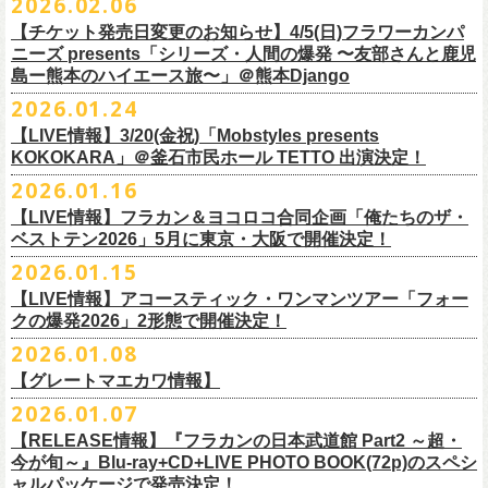
2026.02.06
（http://www.loft-prj.co.jp/PLUSONE/）
日時：5月4日(月祝)、5日(火祝) 開場10:00 / 開演11:00
日程：
2026
年
6
月
20
日（土）、
6
月
21
日（日） ※フラワーカンパニーズ
＊フラワーカンパニーズファンクラブ「ヤングフラワーズ」優先販売を
鶴「GO！GO！5周目の47都道府県ツアー」4/19(日)福島OUT LINE 公演
一般チケット発売日：2026年3月15日(日)10:00
チケット料金：4,800円（税込/整理番号付/ドリンク代別）
※１人１枚※未就学児入場不可/小学生以上チケット必要
ぎるステージになること必至！
開場／開演： 18:15／19:00
＊フラワーカンパニーズの出演は5月5日(火祝)のみ
の出演は6/20(土)のみ
【チケット発売日変更のお知らせ】4/5(日)フラワーカンパ
予定しています。次号会報誌にご案内を同
封します
にフラワーカンパニーズの出演が決定！
プレイガイド：
※高校生以下は当日¥2,000キャッシュバック（
当日年齢を証明できるも
一般チケット発売日：2026年6月6日(土)
◎「ホフディラン 春のベースまつり2026」
どうぞお見逃しなく〜
出演ミュージシャン： ※五十音順
会場：大阪・泉大津フェニックス
開場
ニーズ presents「シリーズ・人間の爆発 〜友部さんと鹿児
/
開演（両日）：
11:30
チケットぴあ
の（学生証、保険証など）
のご提示が必要となります）
＊ライブハウス会場限定店頭先行：4/4(土) 12:00〜19:00
日時：2026年5月20日(水) OPEN 18:30 / START 19:00
イノウエアツシ（ニューロティカ／横浜DeNAベイスターズ）、ウエノコ
島ー熊本のハイエース旅〜」＠熊本Django
その他詳細→
https://shimizuonsen.com/otodama/26/
会場
: Spotify O-EAST / Spotify O-WEST / Spotify O-nest 5F / Spotify O-
◎鶴「GO！GO！5周目の47都道府県ツアー」
イープラス
一般チケット発売日：3月28日(土)10:00
・クラブカウンターアクション宮古店頭
会場：新代田FEVER
ウジ（the HIATUS、Radio
nest 6F / Spotify O-Crest
2026.01.24
日時：2026年4月19日(日) 開場15:30 / 開演16:00
ローソンチケット
〒027-0083 岩手県宮古市大通２丁目６－１１
出演：ホフディラン
◎フラワーカンパニーズpresents『シリーズ・
人間の爆発』
Caroline／広島東洋カープ）、オカモト”MOBY”タクヤ (SCOOBIE DO ／
duo MUSIC EXCHANGE /
clubasia / LOFT9 shibuya / WOMBLIVE /
会場：福島OUT LINE
ネクストロード 03-5114-7444（平日14:00〜18:00）
プレイガイドなど詳細はライブページにてご確認くださ
【LIVE情報】3/20(金祝)「Mobstyles presents
6月から開催するフラワーカンパニーズのアコースティック企画の新たな
*
注意事項
ゲストベーシスト：ウエノコウジ（the HIATUS / Radio Caroline)、グレ
MLB解説者)、グレート
shibuya 7thFLOOR
出演：鶴、フラワーカンパニーズ
KOKOKARA」＠釜石市民ホール TETTO 出演決定！
い
https://flowercompanyz.com/live/
試みとなる歌とアコースティックギター一本とコーラスと小
物の楽器な
東北地方在住者のみの先着販売となります
ートマエカワ (フラワーカンパニーズ
) 、junko（打首獄門同好会）、and
・5月30日(土) 開場 16:30 / 開演 17:00
マエカワ（フラワーカンパニーズ／中日ドラゴンズ）、樋口豊
主催
:
やついいちろう
チケット料金：¥4800(税込/オールスタンディング/ドリンク代別途要)
どで構成するライヴ「フォークの爆発2026 ミニマル巡業 〜うたとギター
2026.01.16
１人１枚のみ購入可能
more,,,
会場：奈良NEVER LAND
（BUCK∞TICK／阪神タイガース）
他出演者、チケットなど詳細：以下よりご確認ください
一般チケット発売日：2月21日(土)
とコーラスと〜」の一般チケット発売が3/8(日)10:00よりスタート！
住所記載の身分証確認持参の上、
それぞれのライブハウス店頭にて販売
来場チケット：前売り：¥5,300+1drink 当日：¥5,800+1drink
出演：フラワーカンパニーズ/SCOOBIE DO
【LIVE情報】フラカン＆ヨコロコ合同企画「俺たちのザ・
司会：金光裕史（音楽と人編集部／阪神タイガース）
◎「モンキーTシャツ」
【YATSUI FESTIVAL! 2026 WEB INFORMATION】
問い合わせ：GIPお問合せフォーム→
https://www.gip-web.co.jp/t/info
します
配信チケット：前売り配信視聴券：¥3,000
ベストテン2026」5月に東京・大阪で開催決定！
チケット料金：前売り¥5.200(税込/D別/整理番号付)
6月から開催するフラワーカンパニーズのアコースティック企画の新たな
料金：前売￥4,000 ※税込／要1オーダー（500円以上）
価格：￥3,700(税込)
オフィシャルサイト：
https://yatsui-fes.com
◎「フォークの爆発2026 ミニマル巡業 〜うたとギターとコーラスと〜」
購入は現金のみとなります
当日・アーカイブ配信視聴券：¥3,500
一般チケット発売日：2026年3月8日(日)
試みとなる歌とアコースティックギター一本とコーラスと小
物の楽器な
チケット発売日：2月28日（土）11時〜
2026.01.15
ボディ：ビッグシルエット
オフィシャルX：
https://x.com/YATSUIFES
＊ミニマル巡業とは『
新たな試みとして歌とアコースティックギター一
転売は固く禁止とさせていただきます
＊お得な来場＆配信チケット：前売り：¥7,000+1drink
プレイガイド：
どで構成するライヴ「フォークの爆発2026 ミニマル巡業 〜うたとギター
※購入枚数制限あり／お一人様2枚まで
カラー：ホワイト、アシッドブルー
オフィシャルFacebook：
https://www.facebook.com/YATSUIFES
【LIVE情報】アコースティック・ワンマンツアー「フォー
本とコーラスと小
物の楽器などで構成するライヴ』です
公演当日も身分証を確認させて頂きます（U-22割も同様）
チケット発売：
イープラス
とコーラスと〜」に札幌公演の追加が決定！
※チケットの整理番号順での入場となります。
素材 ： 綿100％
オフィシャルInstagram ：
https://www.instagram.com/yatsuifes/
クの爆発2026」2形態で開催決定！
6/8(月)京都・紫明会館 18:30/19:00 問：SOLE CAFE
当日11:30〜整列開始いたします
ホフディランオフィシャルFC先行(抽選)：3/19(木)
12:00-3/22(日) 23:59
チケットぴあ
販売URL
サイズ：S / M / L / XL
2026.01.08
6/10(水)広島・東広島 西条公会堂 18:30/19:00 問：キャンディープロモ
近隣のご迷惑になるためそれ以前のお並びは禁止とさせていただき
ます
一般発売その他情報は
ローソンチケット Ｌコード：56253
◎「フォークの爆発2026 ミニマル巡業 〜うたとギターとコーラスと〜」
https://eplus.jp/sf/detail/4487570001-P0030001
＜製品サイズ＞
YATSUI FESTIVAL! 2026お問合せ：Spotify O-EAST：03-5458-4681
ーション広島
その他詳細：
https://www.gip-web.co.jp/schedule/detail/8491#13568
特設サイトにて→
https://hoff.jp/e/
bs26/
【グレートマエカワ情報】
問い合わせ：奈良NEVER LAND
http://nara-neverland.
com/pc/info.html
＊ミニマル巡業とは『
新たな試みとして歌とアコースティックギター一
※販売ページは、2月21日0時以降に表示されます。ご了承ください。
S ： 身丈66cm / 身幅55cm / 肩幅52cm / 袖丈21cm
6/11(木)香川・高松燦庫(sanko) 18:30/19:00 問：燦庫-
問い合わせ：
G.I.P.
https://www.gip-web.co.jp/t/info
本とコーラスと小
2026.01.07
物の楽器などで構成するライヴ』です
M ： 身丈70cm / 身幅58cm / 肩幅55cm / 袖丈23cm
◎STUDIO 841 PRESENTS LIVE 2026-1「前ベン」
SANKO-/TOONICE
・5月31日(日) 開場 15:30 / 開演 16:00
日時：6/28(日) 開場15:30/開演16:00
注意事項
L ： 身丈74cm / 身幅61cm / 肩幅58cm / 袖丈25cm
【RELEASE情報】『フラカンの日本武道館 Part2 ～超・
【公演日】2026/2/7 (土)
6/13(土)三重・鳥羽水族館 18:15/18:45 問：ネクストロード
ーーーーーーーーーーーーーー
4月5日(日) 友部正人さんとの２マンライブ＠熊本Djangoの一般発売日に
会場：岐阜柳ヶ瀬ANTS
会場：札幌musica hall cafe
※営利目的のチケットの転売は固くお断り致します。転売チケットは入
XL ： 身丈78cm / 身幅64cm / 肩幅61cm / 袖丈27cm
今が旬～』Blu-ray+CD+LIVE PHOTO BOOK(72p)のスペシ
【開場/開演】16:30/17:00
チケット料金：4,800円（税込/整理番号付/ドリンク代別）
＊【オフィシャルサイト先行】
つきまして、
出演：フラワーカンパニーズ/SCOOBIE DO
チケット料金：4,800円（税込/整理番号付/ドリンク代別）
場をお断りする場合もあり
ャルパッケージで発売決定！
※上記サイズはあくまでも目安の寸法です