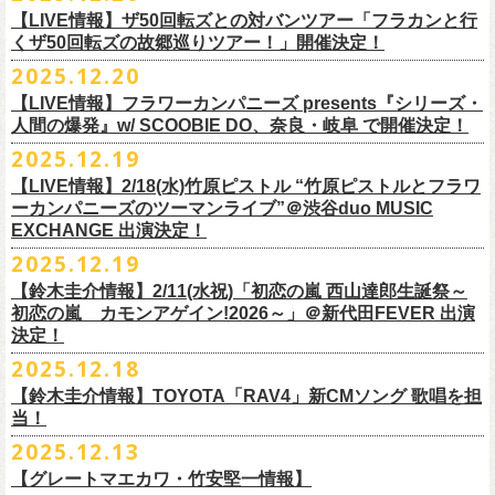
業 〜うたとギターとコーラスと〜」の２形態で開催いたします。
予約メールアドレス
会場：釜石市民ホール TETTO ホールA（〒026-0024 岩手県釜石市大町
贅沢なステージショウ！
【LIVE情報】ザ50回転ズとの対バンツアー「フラカンと行
okumasa.hrsm@gmail.com
1-1-9）
今年はどんな選曲＆ランキングになるのか！？
くザ50回転ズの故郷巡りツアー！」開催決定！
全国のライブハウスを主戦場とし”メンバーチェンジなし、
活動休止な
初の試み、そして初の会場を多く含む今ツアー、
どうぞお楽しみに！
出演：10-FEET / フラワーカンパニーズ / OA 田原 104 洋/SBE
どうぞお楽しみに！
◎「オクノマサヒコの DJ Dinners2026〜グレッグ・バレンタイン〜」
し”で全国各地でライブ・
ツアーを続けているフラカンが、結成36年
2025.12.20
友部正人さんと今度は九州へ！熊本で２マンライブ開催決定！
チケット料金：前売￥6,600（税込）
【日 程】2026年2月12日(木)
で”超・今が旬”
と自負し10年振りに挑んだ2度目の日本武道館ライブ。
＊オフィシャル先行実施！
＊【ザ・ベストテン】初代司会者、久米宏さんのご逝去の報に接し、心
【LIVE情報】フラワーカンパニーズ presents『シリーズ・
【時 間】OPEN 18:00 CLOSE 23:00 (L/O 22:00)
映像監督・番場秀一氏が当日の模様と前後に行ったインタビューを交
◎フラワーカンパニーズ presents 「シリーズ・人間の爆発 〜
友部
さん
と
◎「フォークの爆発2026 ミニマル巡業 〜うたとギターとコーラスと〜」
受付期間：1/24(土) 18:00〜2/1(日) 23:59
人間の爆発』w/ SCOOBIE DO、奈良・岐阜 で開催決定！
から哀悼の意を捧げます
※お店のキャパシティに限りがあるため、混雑状況によっては時間制の
え、今のフラカンをリアルに映し出した148分。
鹿児島ー熊本のハイエース旅〜」
＊ミニマル巡業とは『
新たな試みとして歌とアコースティックギター一
https://l-tike.com/kokokara/
昨年9月20日(土)に開催されたフラワーカンパニーズ 日本武道館公演『フ
2025.12.19
入れ替えとさせていただきます。
日時：2026年4月5日(日) 開場14:30 開演15:00
本とコーラスと小
物の楽器などで構成するライヴ』です
問い合わせ：G/i/P 問い合わせフォーム
http://www.gip-web.co.jp/t/info
◎フラカン＆ヨコロコ合同企画「俺たちのザ・ベストテン2026」大阪編
ラカンの日本武道館 Part2 〜超・今が旬〜』の模様を収録したLIVE Blu-
【LIVE情報】2/18(水)竹原ピストル “竹原ピストルとフラワ
何卒、ご了承ください。
この配信を記念し公開されている、2020年開催の横浜アリーナでの無観
会場：熊本Django
6/8(月)京都・紫明会館 18:30/19:00 問：SOLE CAFE
イベントオフィシャルサイト：
【昭和の歌番組を代表する『ザ・ベストテン』のトリビュートLIVE。
ray+CDの発売が決定！
ーカンパニーズのツーマンライブ”＠渋谷duo MUSIC
【会 場】押競満寿 〒151-0062 東京都渋谷区元代々木町25-5 1F
客配信ライブ、
2022年開催の日比谷野音ライブ、
そして年末恒例となっ
出演：フラワーカンパニーズ、
友部
正人
6/10(水)広島・東広島 西条公会堂 18:30/19:00 問：キャンディープロモ
https://www.mobstyles.tokyo/view/page/mob25th
数々の昭和歌謡のカヴァーだけの一夜】
EXCHANGE 出演決定！
【料金】2000円（1ドリンク付き）
ている京都のライブハウス磔磔でのセットリ
ストほぼ被りなし2DAYSの
チケット料金：5200円（税込/ドリンク代別/整理番号付）
ーション広島
日時：5/14(木) 開場18:30／開演19:00
全国のライブハウスを主戦場とし”メンバーチェンジなし、活動休止な
2025.12.19
2023年の映像と合わせて、どうぞお楽しみください。
一般チケット発売日：2026年2月11日(水祝)10:00
6/11(木)香川・高松燦庫(sanko) 18:30/19:00 問：燦庫-
会場：大阪・十三GABU
し”で全国各地でライブ・ツアーを続けているフラカンが、結成36年
プレイガイド：イープラス
【鈴木圭介情報】2/11(水祝)「初恋の嵐 西山達郎生誕祭～
SANKO-/TOONICE
出演：
で”超・今が旬”と自負し10年振りに挑んだ2度目の日本武道館ライブ。
初恋の嵐 カモンアゲイン!2026～」＠新代田FEVER 出演
問い合わせ：熊本Django
6/13(土)三重・鳥羽水族館 18:15/18:45 問：ネクストロード
真城めぐみ(Vo)
映像監督・番場秀一氏が当日の模様と前後に行ったインタビューを交
決定！
＊U-NEXT独占ライブ配信詳細
チケット料金：4,800円（税込/整理番号付/ドリンク代別）
うつみようこ(Vo)
え、今のフラカンをリアルに映し出した148分の映像、またライブ音源と
◎フラワーカンパニーズ「フラカンの日本武道館 Part2 〜超・今が
＊一般チケット発売日が当初のご案内より変更となりました
2025.12.18
※6/13＠鳥羽はドリンク代なし
鈴木圭介(Vo)
しても楽しめるのに加え、新保勇樹、CHIYORI、2人の気鋭カメラマンが
旬〜」
※高校生以下は当日¥2,000キャッシュバック（
当日年齢を証明できるも
ミスター小西(Vo)
当日あらゆる角度から切り取った写真を贅沢にまとめた72ページのフォ
【鈴木圭介情報】TOYOTA「RAV4」新CMソング 歌唱を担
配信日：2025年12月30日(火)正午
の（学生証、保険証など）
のご提示が必要となります）
ザ50回転ズとの対バンツアーが決定！
当！
奥野真哉(Key)
トブックも同梱したスペシャルパッケージ仕様で販売致します。
視聴料：U-NEXT月額会員視聴無料配信URL：
https:
一般チケット発売日：3月8日(日)
「フラカンと行くザ50回転ズの故郷巡りツアー！」と題し、ザ50回転ズ
中森泰弘(G)
2025.12.13
//t.unext.jp/r/flowercompanyz
TOYOTA「RAV4」の新CMソングの歌唱を鈴木圭介が担当
！
のメンバーの故郷、堺、出雲、徳島を２バンドで巡ります！
竹安堅一(G)
フラカンのweb shop「ニワトリ堂」、そして1/31(土)札幌公演よりフラカ
【グレートマエカワ・竹安堅一情報】
2025年12月17日発売とともに新作CMが公開され
ました。
◎「フォークの爆発2026 〜座って演奏するスタイルです〜」
4月4日(土) ,5日(日)に開催される「WALK INN FES! 2026 IN 桜島」にフ
グレートマエカワ(B)
ンのライブ会場にて販売がスタート！