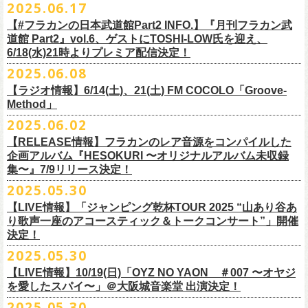
2025.06.17
☆リリース詳細☆
ト、7回目のゲストとして、
ラッパー・シンガソングライターのNovel
◎フラワーカンパニーズ ワンマンツアー「フラカンのチョイナチョイ
フラワーカンパニーズ デジタルシングル
【#フラカンの日本武道館Part2 INFO.】『月刊フラカン武
Coreの出演が決定！
楽曲の歌詞に着目し、
気鋭のイラストレーターが自らのフィルターを通
☆フラワーカンパニーズ web shop【ニワトリ堂】
道館 Part2』vol.6、ゲストにTOSHI-LOW氏を迎え、
ナ’25/’26」
「ただいま実演中/ピュアな匂いがチョイナチョイナ」
して、
その世界観を絵本として再構築するプロジェクト、”歌詞（うた）
フラワーカンパニーズと怒髪天が出演する子供ばんどデビュー45周年祝
https://flowercompanyzinc.stores.jp/
6/18(水)21時よりプレミア配信決定！
2025年
収録曲：
番組スタート直前スペシャルのvol.0としてスキマスイッチ、
第１回目の
の本棚”。その第４弾としてフラワーカンパニーズ「深夜高速」が7/11(金)
うツアー子供ばんど「おかげさまで45周年 〜 祝！生存確認スペシャル
10月25日(土) 熊本Django 16:30/17:00
1. ただいま実演中
2025.06.08
ゲストとしてTHE COLLECTORSの加藤ひさし(vo)と古市コータロー(
g)、
に発売。
〜『弱きを助け強きを挫く』心強き後輩たちに支えられ（涙）」、
改めまして、どうぞ宜しくお願い致します。
◎「ライブでこんにちは！手ぬぐい」
◎「HESOKURIアクキー」
10月26日(日) 長崎ホンダ楽器 15:30/16:00
2. ピュアな匂いがチョイナチョイナ
第２回目にHump Back、第３回目はスターダスト☆レビューの根本要、
これを記念し、絵本の作画を担当してくださったイラストレーターの丹
【ラジオ情報】6/14(土)、21(土) FM COCOLO「Groove-
7/20(日)大阪公演のチケットが完売御礼となっていましたが、ご好評につ
価格：800円(税込)
価格：1500円(税込)
11月3日(月・祝) 渋谷duo MUSIC EXCHANGE 15:15/16:00
＊各音楽サービスにて7/16(水)よりリリース
第４回目は南海キャンディーズの山里亮太、
第５回目は筋肉少女帯の大
Method」
下京子さんと、フラワーカンパニーズ・鈴木圭介によるサイン会＋トー
きチケット若干枚数追加発売決定しました！
サイズ：75×41ｍｍ
素材 ： 綿100％
11月8日(土) 徳島club GRINDHOUSE 16:30/17:00
槻ケンヂ、
そして第６回目はBRAHMANのボーカル・TOSHI-
LOWを招き
クショーをHMV&BOOKS SHIBUYA 6F イベントスペースで開催いたし
名古屋公演も絶賛発売中！
2025.06.02
サイズ：90cm × 33cm
6/14(土)、21(土) 20:00～21:00 FM COCOLO「Groove-Method」
11月9日(日) 米子AZTiC laughs 15:30/16:00
お届けしてきた今番組（全回アーカイブ配信中）、
第7回目となる今回の
ます。
３バンド、気合いパンパンで名古屋＆大阪でお待ちしております！
【RELEASE情報】フラカンのレア音源をコンパイルした
”GROOVE”というキーワードを軸に、楽曲の”
GROOVE”
を生み出すベー
11月15日(土) 福井CHOP 16:30/17:00
ゲストは、
初対面となるBMSG所属のラッパー・シンガソングライター
企画アルバム『HESOKURI 〜オリジナルアルバム未収録
シストが語る本格的な音楽プログラム
11月16日(日) 神戸VARIT. 15:30/16:00
のNovel Coreを招聘。
集〜』7/9リリース決定！
6月後半の２週に渡り、グレートマエカワがDJを担当します
11月29日(土) 名古屋E.L.L 16:30/17:00
「深夜高速」
を始めフラカンの曲に救われ影響を受けてきたと公言し、
★鈴木圭介（著）、丹下京子（絵） 歌詞（うた）の本棚 『深夜高速』
◎子供ばんど「おかげさまで45周年 〜 祝！生存確認スペシャル 〜『弱
2025.05.30
https://cocolo.jp/site/blog/6200/
11月30日(日) 静岡サナッシュ 15:30/16:00
自身の曲の歌詞にも入れ込むほどの思いを持つNovel Coreと、その噂を聞
発売記念イベント★
きを助け強きを挫く』心強き後輩たちに支えられ（涙）」
12月6日(土) 宇都宮HEAVEN’S ROCK VJ-2 16:30/17:00
【LIVE情報】「ジャンピング乾杯TOUR 2025 “山あり谷あ
いていたフラカンメンバーの、
お互いに嬉しさを隠せない貴重な初トー
・7月19日(土) 開場17:15/開演18:00 名古屋Electric Lady Land
10年ぶり2回目となる日本武道館公演『フラカンの日本武道館 Part2 〜
12月7日(日) 水戸LIGHT HOUSE 15:30/16:00
り歌声一座のアコースティック＆トークコンサート”」開催
クは必見！ いつか対バンという話にも！？
■開催日時：2025年7月13日（日） 13:00～
(問)JAILHOUSE 052-936-6041 www.jailhouse.jp
超・今が旬〜』を9月20日(土)
に開催するフラワーカンパニーズ、
武道館
決定！
12月13日(土) 盛岡CLUB CHANGE WAVE 16:30/17:00
■場所：HMV&BOOKS SHIBUYA 6F イベントスペース
・7月20日(日) 開場16:30/開演17:00 心斎橋Music Club JANUS (問)清水音
公演を直前に控えた9月3日(水)、
トークイベントを開催！
12月14日(日) 弘前KEEP THE BEAT 15:30/16:00
2025.05.30
7月21日(月祝)21:00より配信されます。
■内容：サイン会＋トークショー
泉 info@shimizuonsen.com
12月21日(日) 京都磔磔 15:30/16:00
8/24(日)F.A.D YOKOHAMAにて開催する「横浜ストーリー 〜武道館前の
【LIVE情報】10/19(日)「OYZ NO YAON ＃007 〜オヤジ
会場は登録有形文化財に指定されている京都・
紫
明
会館
にて、
2024年4月
12月22日(月) 京都磔磔 18:30/19:00
一撃〜」の一般チケットが本日6/29(日)10:00より発売開始！
フラカンの日本武道館公演のチケットは絶賛発売中。
を愛したスパイ〜」＠大阪城音楽堂 出演決定！
<イベント参加方法>
出演：子供バンド、怒髪天、フラワーカンパニーズ
よりスタートし今年2年目に突入した京都・α-
STATIONのフラワーカンパ
2026年
合わせてお見逃しなく！
電子チケットで対象商品をご予約ご購入いただいたお客様は先着にてイ
チケット料金：前売り オールスタンディング ￥6,900-（整理番号付/別途
10年ぶり2回目となる日本武道館公演『フラカンの日本武道館 Part2 〜
2025.05.30
ニーズのレギュラー番組「
CHARMING BONGO」の公開収録を兼ねて行