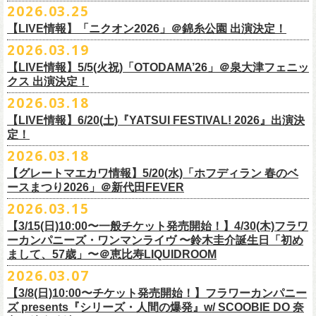
◎怒髪天&フラワーカンパニーズ presents 「ジャンピング乾杯TOUR
7/26(日)宮古の2公演にフラワーカンパニーズの出演が決定！
2026.03.25
要）
仕様：チャーム4種（けいくん、まーちゃん、けんちゃん、
こにし）/アル
■3月28日(土)22:05〜22:55 NHKラジオ「尾崎世界観のとりあえず明日を
2026 “オレたち足腰お達者くらぶ”」
久しぶりのサンボマスターとの対バン、どうぞお楽しみに！
一般チケット発売日：6月6日(土)予定
ミ蒸着袋入り(*どれになるかお楽しみスタイル）
【LIVE情報】「ニクオン2026」＠錦糸公園 出演決定！
生きるラジオ」
・9月5日(土) 滋賀U☆STONE 17:00/17:30 （問）清水音泉 06-6357-
問い合わせ：LIVE BOX MA・YASCO
素材 ： 黄色アクリル , シリコンリング , ステンレス製カニカン
◎「レッツけんこうステッカーセット」*6枚組
＊鈴木圭介がゲストとして出演
2026.03.19
3666 (平日12:00〜17:00) info@shimizuonsen.com
◎サンボマスター「ロックンロール デスティネーション in とうほく
サイズ ： （本体）40×28mm 厚み3mm
価格：￥1,000（税込）
https://www.nhk.jp/p/rs/KG9YLK9LWL/
【LIVE情報】5/5(火祝)「OTODAMA’26」＠泉大津フェニッ
・9月6日(日) 伊勢RHYTHM 16:00/16:30 （問）JAILHOUSE 052-936-
「from ふくしま for ふくしま」
◎「グレートマエカワ第57回誕生日会 in 奄美大島」
素材 ： 塩ビ
クス 出演決定！
6041
www.jailhouse.jp
＊石巻公演
日時：2026年9月27日(日) 開場17:00 開演18:00
各サイズ
・9月12日(土) 弘前KEEP THE BEAT 17:00/17:30 （問）ノースロード
2026.03.18
日時：2026年7月25日(土) 開場 17:30 / 開演 18:00
会場：奄美大島＠ ROAD HOUSE ASiVi
けいくん：51×74mm
ミュージック秋田 018-833-7100
会場：宮城・石巻BLUE RESISTANCE
6/21(日)「G-FREAK FACTORY presents “MAD SOUL CONNECTION
出演：フラワーカンパニーズ
【LIVE情報】6/20(土)『YATSUI FESTIVAL! 2026』出演決
まーちゃん：44×70mm
・9月13日(日) 秋田Club SWINDLE 15:30/16:00 （問）ノースロードミュ
出演：サンボマスター、フラワーカンパニーズ
定！
vo.24″」＠前橋DYVER にて、G-FREAK FACTORYとの対バンが決定！
オープニングアクトあり：楠田莉子BAND
けんちゃん：41×64mm
ージック秋田 018-833-7100
チケット料金：
「ARABAKI ROCK FEST.26」4/26(日)MICHINOKU PEACE SESSION
一般発売日に先がけ、4/4(土) 10:00よりオフィシャル先行受付もスター
チケット料金：前売 ¥4,500（税込/整理番号付/ドリンク代別途要）
2026.03.18
こにし：49×66mm
出演：怒髪天、フラワーカンパニーズ
前売 ¥5,500(税込/ドリンク代別）
GTR祭’26ステージに、GUEST GUITARとして竹安堅一の出演が決定しま
ト。どうぞお見逃しなく！
一般チケット発売日：6月6日(土)予定
バンドロゴ：74×45mm
【グレートマエカワ情報】5/20(水)「ホフディラン 春のベ
チケット料金：オールスタンディング ￥6,900（税込/ドリンク代別途
U-22割 ￥4,500(税込/ドリンク代別/身分証持参必須（コピー不可/公演当
した！
問い合わせ：ROAD HOUSE ASiVi
チキパン(CHICKEN PUNKS)：45×90mm
ースまつり2026」＠新代田FEVER
要）※未就学児童入場不可(小学生以上のご入場される方全てにチケット
日提示できない場合は一般価格チケットとの差額分をお支払いいただき
◎「G-FREAK FACTORY presents “MAD SOUL CONNECTION vo.24″」
2026.03.15
必要)
ます)
◎「ARABAKI ROCK FEST.26」
日時：2026年6月21日(日) 開場16:30 / 開演 17:00
一般チケット発売日：6月6日(土)
※１人１枚※未就学児入場不可/小学生以上チケット必要
【3/15(日)10:00〜一般チケット発売開始！】4/30(木)フラワ
日時：4月25日(土) 開場9:30 開演10:30
会場：前橋DYVER
ーカンパニーズ・ワンマンライヴ 〜鈴木圭介誕生日「初め
一般チケット発売日：2026年6月6日(土)
4月26日(日) 開場9:30 開演10:30 ※竹安堅一の出演は4/26(日)
出演：G-FREAK FACTORY、フラワーカンパニーズ
フラワーカンパニーズ presents「DRAGON DELUXE 2026」開催決定！
まして、57歳」〜＠恵比寿LIQUIDROOM
＊ライブハウス会場限定店頭先行：4/4(土) 12:00〜19:00
のみ
チケット料金：前売 ¥4,500(税込/ドリンク代別）
7月8月に開催するフラワーカンパニーズのアコースティック企画「フォ
・石巻 BLUE RESISTANCE店頭
2026.03.07
会場：国営みちのく杜の湖畔公園 北地区 エコキャンプみちのく
一般チケット発売日：4/25(土) 10:00
「DRAGON DELUXE」は、“名古屋のロックシーン活性化”、“
デビューか
ークの爆発2026 〜座って演奏するスタイルです〜」の一般チケット発売
〒986-0824 宮城県石巻市立町１丁目１－２－１
７
HP：
https://arabaki.com/
▼OFFICIAL HP先行
【3/8(日)10:00〜チケット発売開始！】フラワーカンパニー
5月23日(土)、24日(日)＠東京・錦糸公園で行われる「ニクオン2026」に
ら応援してくれている名古屋の皆さんへの恩返し”、“
名古屋への郷土愛”の
が3/28(土)10:00よりスタート！
*注意事項
【受付期間】4/4(土) 10:00 ～ 4/12(日) 23:59
ズ presents『シリーズ・人間の爆発』w/ SCOOBIE DO 奈
フラワーカンパニーズの出演が決定！
3つをテーマに掲げ、2012年より地元・
名古屋で開催しているフラワーカ
また、先日追加発表いたしました「フォークの爆発2026 ミニマル巡業 〜