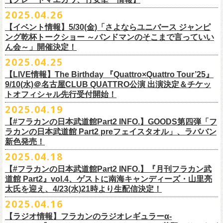
時間：Open 16:00 / Start 16:30
ます。
プレイガイド：FANYチケット https://yoshimoto.funity.jp/
【チケット】
出演：
「正しい哺乳類ツアー2025」グッズの一部、並びに「フラカンの日本武
2025.04.26
「SET YOU FREE〜VS SERIES」フラカン武道館応援企画として、札幌
今回の絵本化に際し、鈴木圭介からのリクエストで、
北野武の著書『浅
チケット料金：前売 ¥5,500（税込／全席指定）
※本受付はローソンチケットのシステムを使用しています。
問い合わせ：Fanyチケット 0570-550-100（10時～19時／年中無休）
[1日券] 予約￥5,000/当日￥5,500
2025年5月11日、フラワーカンパニーズが今年1月から全国を回ったツア
フラワーカンパニーズ
道館 Part2」プレグッズをニワトリ堂 2nd STOREにて5/3(土)12:00より取
KLUB COUNTER ACTIONにてPIGGSとの対バンが決定！
草迄』
の表紙などを手掛けたイラストレーターの丹下京子さんが作画を
【イベント情報】5/30(金)「さよならユニバース ジャンピ
一般チケット発売日：5月25日(日)
※本受付にてご購入の際、対象商品の代金とは別に、チケット1枚につき
＝＝＝＝＝＝＝＝＝＝＝＝＝＝
[4日間通し券]￥17,000
ー「正しい哺乳類ツアー2025」の追加公演となる高崎CLUB Jammer’s公
うつみようこ(vo)
り扱いスタート！
担当。
ング乾杯トークショー ～バンドマンのそこまで言っていい
プレイガイド：
ローソンチケットの規定の手数料（システム利用料：330円(税込み)/枚、
※いずれもドリンク代別途要
演が開催された。追加公演の場所がなぜ群馬県・高崎なのかと言えば、
真城めぐみ(vo)
「正しい哺乳類ツアー2025」グッズについては、2025/05/03 12:00 〜
ん会～」開催決定！
◎「SET YOU FREE〜VS SERIES」
楽曲のもつ世界観を繊細に、
豊かに表現した作品に仕上がっています！
イープラス
電子チケット利用料：110円(税込み)/枚）がかかります。
◎フラワーカンパニーズ ワンマンツアー「フラカンのチョイナチョイ
※入場整理番号あり
今年1月にリリースされたアルバム『正しい哺乳類』のレコーディングが
中森泰弘(g)
2025/05/11 23:59までの期間限定での受付となります。
日時：7月28日(月)OPEN 18:30 START19:15
2025.04.25
チケットぴあ
※代金のお支払いは、クレジットカード・PayPay・楽天ペイでのお支払
ナ’25/’26」
※中学生以上はチケットが必要になります。
高崎のスタジオTAGO STUDIO TAKASAKIで行われたからである。作品
奥野真哉(key)
またお届けについて、「正しい哺乳類ツアー2025」グッズを含む場合、5
会場：札幌KLUB COUNTER ACTION
『歌詞の本棚 深夜高速』は、7月11日(金)より全国書店などで発売。お
ローチケ
い、もしくは、コンビニエンスストアの「ローソン」「ミニストップ」
2025年
※オフィシャルFC先行チケット販売あり
のリリースツアーと言えば東京や大阪の大きな会場でファイナルをやっ
クハラカズユキ(dr)
【LIVE情報】The Birthday 『Quattro×Quattro Tour’25』
月末〜6月上旬以降となる予定です。
出演：フラワーカンパニーズ、PIGGS
楽しみに！
問い合わせ：ネクストロード
店内にございます「Loppi」でのお支払いをお選びいただけます。
10月25日(土) 熊本Django 16:30/17:00
※入場順：FC通し券→FC各日券→店通し券→店各日券→当日券
て締め括られるイメージも強いが、その作品が生まれた場所に帰ってい
チケット料金：前売 ¥5,500（税込／整理番号付／ドリンク代別途要）
9/10(水)＠名古屋CLUB QUATTRO公演 出演決定＆チケッ
チケット料金：前売り¥4,800
※各店舗のプレイガイドカウンターでの販売はいたしません。
10月26日(日) 長崎ホンダ楽器 15:30/16:00
一般チケット予約：2025年4月21日(月)から
トオフィシャル先行受付開始！
く、というこのツアーの旅の在り方に美しさを感じる。
※⾼校⽣以下は当⽇¥2,000 キャッシュバックします
◎ニワトリ堂2nd STORE
https://flowercompanyzinc.stores.jp/
チケット発売日：5月24日
商品情報：
・7月31日(木)
※チケットに関する問い合わせは必ず下記にお願いいたします。
11月3日(月・祝) 渋谷duo MUSIC EXCHANGE 15:15/16:00
MANDA-LA2予約フォームよりお申し込みください
そして、これはぼんやりとしたイメージの連鎖でしかないが、群馬と言
（当⽇年齢を証明できるもの（学⽣証、保険証など）のご提⽰
が必要と
2025.04.19
プレイガイド：tiget
https://tiget.net/events/400570
タイトル：『歌詞の本棚 深夜高速』
会場：三重・松阪M’AXA
※海外からは購入できません。日本国内のみの販売になります。
11月8日(土) 徳島club GRINDHOUSE 16:30/17:00
https://ssl.form-mailer.jp/fms/36a3b84d475895
えば詩人の萩原朔太郎である。萩原朔太郎は詩人でありながら、自らマ
なります）
【#フラカンの日本武道館Part2 INFO.】GOODS第四弾「フ
歌詞：鈴木圭介 絵：丹下京子
時間：Open 18:30 / Start 19:00
11月9日(日) 米子AZTiC laughs 15:30/16:00
MANDA-LA2
ンドリンなどの楽器を演奏し、作曲もする音楽家だった。（高崎ではな
一般チケット発売日：6月28日(土)
ラカンの日本武道館 Part2 preフェイスタオル」、ラババン
発売日：2025年7月11日(金)
チケット料金：前売 ¥5,500（税込／全自由・整理番号付／ドリンク代別
＜イベント参加に関してのご注意＞
11月15日(土) 福井CHOP 16:30/17:00
〒180-0003 東京都武蔵野市吉祥寺南町２丁目８−６ 第１８通南ビル地下
いが）前橋文学館という場所に行けば、彼が愛用したアコースティック
問い合わせ：JAILHOUSE TEL:052-936-6041
https://www.jailhouse.jp/
新色発売！
価格：定価2,200円(税込)
途要）
・会場内外の通路など共有部分での座り込み、集団での立ち話など、他
11月16日(日) 神戸VARIT. 15:30/16:00
https://www.manda-la2.com
ギターが飾られていたり、彼の作曲した曲が流れていたりする。詩と音
我こそ”フラカンの日本武道館宣伝隊員”に！という方は、こちらよりポス
2025.04.18
発売元：リットーミュージック
一般チケット発売日：5月26日(月)
のお客様のご迷惑になるような行為はご遠慮ください。イベント中止等
11月29日(土) 名古屋E.L.L 16:30/17:00
2025年9月20日(土)開催するフラワーカンパニーズ日本武道館ワンマンラ
楽の関係、言葉と音楽の関係、「うた」と呼ばれるものの秘密……そう
ター＆フライヤーを必要数お送りさせていただきますので、メールに
商品ページ：
https://www.rittor-
music.co.jp/product/detail/
3125317101/
【#フラカンの日本武道館Part2 INFO.】『月刊フラカン武
イープラス
の原因となります。
11月30日(日) 静岡サナッシュ 15:30/16:00
＝＝＝＝＝＝＝＝＝＝＝＝
イブ「フラカンの日本武道館 Part2 〜超・今が旬〜」、
いうものに思いを馳せるのに、群馬はうってつけの土地である。この日
7月12日(土)7月13日(日)静岡県浜松市浜名湖ガーデンパーク 屋外ステージ
て、件名に「フラカンの日本武道館宣伝隊員応募」と明記いただき、本
道館 Part2』vol.4、ゲストに南海キャンディーズ・山里亮
問い合わせ：松阪M’AXA
・近隣店舗・近隣の施設・お客様へご迷惑となりますので、施設内外・
12月6日(土) 宇都宮HEAVEN’S ROCK VJ-2 16:30/17:00
◎TALK LIVE「ハルキとジョーとベースと猫と〜グレートなゲストと共
プレGOODS第四弾となる「フラカンの日本武道館 Part2 pre フェイスタ
のライブ、本編の最後に演奏された“東京タワー”のポエトリー調の部分
で開催される「ADAM at presents ADAM FEST2025 supported by
文に氏名、住所、貼っていただく（置いていただく）場所（できました
太氏を迎え、4/23(水)21時より生配信決定！
著者プロフィール
会場内外でのアーティストの入待ち、出待ち等の待機行為はご遠慮下さ
12月7日(日) 水戸LIGHT HOUSE 15:30/16:00
に〜」
オル」が完成！
で、体をぐっと鈴木圭介がいる方に向けて、まるで鈴木の呼吸を深く感
Recruiting Management」にフラワーカンパニーズの出演が決定！
ら具体的に）、必要数（ポスター、フライヤーそれぞれ）、意気込みな
丹下京子（たんげ きょうこ）
2025.04.16
・8月3日(日)
い。
12月13日(土) 盛岡CLUB CHANGE WAVE 16:30/17:00
【出演】
また、ラバーバンドの新色「パープル × ブルー」も登場！
じ取るようにギターを弾く竹安堅一の姿を見ながら、やはり僕は「うた
◎ムジカジャポニカ19th後の祭スペシャル！『ムジカの渇望2025～うつ
フラワーカンパニーズは7月12日(土)の出演となります。
どメッセージを書いて下記アドレス宛てご応募ください。
名古屋生まれ名古屋育ち。愛知県立芸術大学デザイン科卒業。
峰岸塾修
会場：広島・福山grandsoulcafe Guns’
・受付終了した場合は当HPでお知らせさせていただくため、受付状況確
12月14日(日) 弘前KEEP THE BEAT 15:30/16:00
ヒライハルキ(The Birthday)
4/19(土)「正しい哺乳類ツアー2025」＠広島CLUB QUATTRO 公演より販
とは不思議なものだ。演奏という行為は不思議なものだ」と感じた。
みようこ&Yokoloco Band！2days』
【ラジオ情報】フラカンのラジオレギュラーα-
どうぞお楽しみに！
了。TIS会員。
TVCMプランナー兼イラストレーターを20年ほど続け、
そ