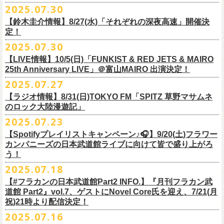
超・今が旬〜』を9月20日(土)
に開催するフラワーカンパニーズが、
今年1
2025.07.30
https://funky802.com/masters/
思うことが、バンドの未来につながる〜」
10月25日(土) 熊本Django 16:30/17:00
■vol.2
年ぶりのフラカンの武道館ライブも、「思い出」という箱にはなかなか
月より月１配信のYouTube番組『月刊フラカン武道館 Part2』をスター
https://media.wakasa.jp/articles/diymusic/1504/
10月26日(日) 長崎ホンダ楽器 15:30/16:00
ゲスト：Hump Back
【鈴木圭介情報】8/27(水)「それぞれの深夜高速」開催決
収まらないだろうし、収めるべきじゃない。これはきっと新しいはじま
ト、8回目のゲストとして、
四星球の出演が決定！
来月9月20日(土)、10年ぶり2度目の日本武道館公演『
フラカンの日本武道
＊「フラカンの日本武道館 Part2 オフィシャルガチャ」につきまして
11月3日(月・祝) 渋谷duo MUSIC EXCHANGE 15:15/16:00
定！
https://www.youtube.com/watch?
v=6XTayyWwFP0&t=6s
り。これからフラワーカンパニーズは、さらに凄いことになるだろう。
館 Part2 〜超・今が旬〜』を開催するフラワーカンパニーズ、
武道館前
・500円玉専用となりますので、
ご利用予定の方は500円玉をご用意くだ
11月8日(土) 徳島club GRINDHOUSE 16:30/17:00
絶対にそうなるだろう。
2025.07.30
番組スタート直前スペシャルのvol.0としてスキマスイッチ、
第１回目の
苦しい夜を乗り越えて来た芸人さんがそれぞれの夜を語り〈深夜高速〉
最後のワンマンライブとして開催する8月24日(日)「
横浜ストーリー 〜武
さい（
他の硬貨は使用不可）
11月9日(日) 米子AZTiC laughs 15:30/16:00
■vol.3
ゲストとしてTHE COLLECTORSの加藤ひさし(vo)と古市コータロー(
g)、
【LIVE情報】10/5(日)「FUNKIST & RED JETS & MAIRO
を熱唱するライブ、今年も開催決定！
道館前の一撃〜」＠F.A.D YOKOHAMA（会場チケット完売）
の模様がニ
・お一人様1回のお並びにつき5回しまでとさせていただきます
11月15日(土) 福井CHOP 16:30/17:00
◎「少しだけピュアなチョイナロンT」
ゲスト：根本要（スターダスト☆レビュー）
◎フラワーカンパニーズ「フラカンの日本武道館 Part2 〜超・今が
第２回目にHump Back、第３回目はスターダスト☆レビューの根本要、
25th Anniversary LIVE」＠富山MAIRO 出演決定！
コニコ生放送にて独占生中継されることが決定！
11月16日(日) 神戸VARIT. 15:30/16:00
https://www.youtube.com/watch?
v=OMoBtAjSn-w
価格：¥4,000（税込）
旬〜」
第４回目は南海キャンディーズの山里亮太、
第５回目は筋肉少女帯の大
2025.07.27
◎「それぞれの深夜高速」
11月29日(土) 名古屋E.L.L 16:30/17:00
ボディカラー：ホワイト
2025年9月20日(土)＠日本武道館 OPEN 15:30 START 16:30
槻ケンヂ、
第６回目はBRAHMANのボーカル・TOSHI-LOW、
そして第７
【日時】2025年8月27日（水）18:40開場 19:00開演
ライブの一部はどなたでも無料で視聴が可能、
ニコニコプレミアム会員
【ラジオ情報】8/31(日)TOKYO FM「SPITZ 草野マサムネ
11月30日(日) 静岡サナッシュ 15:30/16:00
■vol.4：山里亮太（南海キャンディーズ）
素材 ： 綿100％
回目はラッパー・シンガーソングライターのNovel Coreを招きお届けして
今年12月末をもって営業終了となる大分のライブハウスT.O.P.S
【会場】下北沢・小劇場B1
に登録するとライブ全編、
見逃し配信が視聴可能となります。
のロック大陸漫遊記」
12月6日(土) 宇都宮HEAVEN’S ROCK VJ-2 16:30/17:00
https://youtube.com/live/_ipE-
Na37yY
サイズ：S / M / L / XL /XXL
＜SET LIST＞
きた今番組（全回アーカイブ配信中）。
BittsHALLにて、フラワーカンパニーズのワンマンライブが決定！
【出演者】MC：東京03角田 特別審査員：フラワーカンパニーズ鈴木
12月7日(日) 水戸LIGHT HOUSE 15:30/16:00
2025.07.23
＜製品サイズ＞
SE Eeyo
第８回目となる今回のゲストは、”日本一泣けるコミックバンド”
、四星球
■8月31日(日)21:00〜21:55 TOKYO FM「SPITZ 草野マサムネのロック大
ゲスト：4名
武道館公演を１ヶ月後に控えたフラカンの盛り上がり必至の貴重な
ライ
12月13日(土) 盛岡CLUB CHANGE WAVE 16:30/17:00
■vol.5
S ： 身丈65cm / 身幅49cm / 肩幅42cm / 袖丈 60cm
1 少年卓球
【Spotifyプレイリストキャンペーン♪🎧】9/20(土)フラワー
を招聘！
陸漫遊記」
9/2(火)大阪GORILLA HALL OSAKAで開催される｢802 Jungle Attack Vol.6
◎「フラワーカンパニーズLIVE〜サンキューBitts〜」
【料金】￥3,500-（税込・整理番号付き自由席）
ブ、どうぞお見逃しなく！
12月14日(日) 弘前KEEP THE BEAT 15:30/16:00
ゲスト：大槻ケンヂ（筋肉少女帯/特撮/オケミス）
M ： 身丈69cm / 身幅52cm / 肩幅45cm / 袖丈62cm
2 ピースフル
カンパニーズの日本武道館ライブに向けて皆で盛り上がろ
＊鈴木圭介、グレートマエカワ ゲスト出演決定！
-フラカン武道館壮行会-｣にフラワーカンパニーズの出演が決定！
日時：2025年11月24日(月祝) OPEN15:30/START16:00
【発売日】Livepocket
12月21日(日) 京都磔磔 15:30/16:00
https://www.youtube.com/watch?
v=1EMet2dx9d4
う！
L ： 身丈73cm / 身幅55cm / 肩幅48cm / 袖丈63cm
3 ただいま実演中
20年以上にわたる付き合いで、
先輩後輩の枠を超えた関係性の2組。四星
壮行会、ありがとうございます！嬉涙
会場：大分T.O.P.S BittsHALL
・7月30日（水）21:00 先行抽選受付開始（～8月12日（火）11:00
＊配信詳細
12月22日(月) 京都磔磔 18:30/19:00
XL ： 身丈77cm / 身幅58cm / 肩幅52cm / 袖丈64cm
4 ライトを消して走れ
2025.07.18
球にことあるごとに”
危機”を救ってもらってきたフラカン、
さらに現在展
※全国38局ネット＞
各放送局のオンエア日時は番組公式サイトでご確認
チケット料金：前売¥5,200(税込/整理番号付/ドリンク代別)
迄）・8月16日（土）11:00 一般発売開始
◎フラワーカンパニーズ「横浜ストーリー〜武道館前の一撃〜」＠
F.A.D
2026年
■vol.6
XXL：身丈81cm / 身幅63cm / 肩幅56cm / 袖丈65cm
5 アメジスト
開中のフラカンの楽曲全曲レビュー企画「
フラカンの音楽目録」でボー
ください
◎｢802 Jungle Attack Vol.6 -フラカン武道館壮行会-｣
チケット発売日：9月27日(土)
【#フラカンの日本武道館Part2 INFO.】『月刊フラカン武
【お問い合わせ】
YOKOHAMA
1月17日(土) 長野CLUB JUNK BOX 16:30/17:00
ゲスト：TOSHI-LOW（BRAHMAN）
※上記サイズはあくまでも目安の寸法です
6 夜空の太陽
カル・
北島康雄をプロのライター陣に交じってreviewerに抜擢す
るなど、
https://www.tfm.co.jp/manyuki/
日時：9月2日(火)18:15 OPEN / 18:45 START
道館 Part2』vol.7、ゲストにNovel Core氏を迎え、7/21(月
プレイガイド：
SLUSH-PILE. 03-6451-0554
配信日時：8月24日（日）16:00 START（10分前より準備開始）
1月18日(日) 千葉LOOK 15:30/16:00
https://youtu.be/Z9wrtIqELqE
mc
四星球に対しての信頼度が絶大なフラカンメンバー。
とにかくお互いへ
祝)21時より配信決定！
会場：大阪 GORILLA HALL OSAKA
https://eplus.jp/sf/detail/
4383810001-P0030001
視聴URL：
https://live.nicovideo.
jp/watch/lv348512764
1月24日(土) 高知X-pt. 16:30/17:00
7 馬鹿の最高
の思いが溢れる1時間！
出演：
2025.07.16
＊本ライブの一部はプレミアム会員限定視聴となります。
1月25日(日) 広島SECOND CRUTCH 15:30/16:00
■vol.7
8 最高の夏