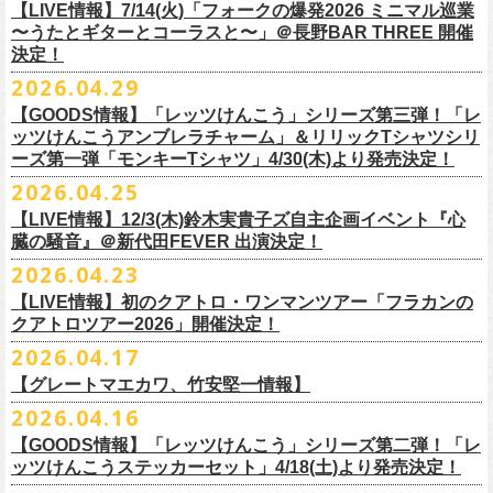
順をご確認の上、
サイズ：本体／約W310mm ×H340mm（持ち手含む500mm）
払戻し期限内にお手続きをお願いいたします。
ードミュージック
【LIVE情報】7/14(火)「フォークの爆発2026 ミニマル巡業
このトークシリーズでは、E.L.L.にこれまで関わってきたミュージシャ
vol.1
https://l-tike.com/guide/a_
持ち手／約W50mm × H160mm
cashpost.html
〜うたとギターとコーラスと〜」＠長野BAR THREE 開催
11/28(土) 宮崎LAZARUS 開場16:30/開演17:00 問い合わせ：LAZARUS
ン、関係者、そして当時はファンだった人々とともに、まもなく50年を
家主のツアー「YANUSHI LIVE TOUR 2026」にフラワーカンパニーズの
開催日時：2026年8月31日（月）開場19:00 開演19:30
決定！
※電子チケットの仕様上、
折りたたみマチ／約160mm
購入チケットを一部のみ払戻しすることはで
11/29(日) 鹿児島SR HALL 開場15:30/開演16:00 問い合わせ：SR HALL
迎えるライブハウスの、ツワモノたちの記憶を語っていきます。配信や
出演が決定！
◎「Handmade Rockエプロン」価格：￥5,500(税込）
会場：ell.SIZE （名古屋市中区大須2-10-43）
きません。
容量：約12L
12/5(土) 足利ライブハウス大使館 開場16:30/開演17:00 問い合わせ：
2026.04.29
インタビューでは語れない、ここだけの話もたくさん披露予定。
8/9(日)東京・SHIBUYA CLUB QUATTRO に出演させていただきます。
カラー：ダークインディゴ, キャメル
出演：鈴木圭介、グレートマエカワ、平野茂平 （Electric Lady Land会
（注 1）
※ ハンドル部分のゴムで止めて小さく携帯できます
金融庁管轄の資金移動者である株式会社ＤＧフィナンシャルテク
ネクストロード
【GOODS情報】「レッツけんこう」シリーズ第三弾！「レ
チケット完売となっておりました7/19(日)開催「フォークの爆発2026 〜
素材 ：
長） ゲスト：中村達也
ノ
ロジー(資金移動業者登録 番号：関東財務局長第 00094 号)の
12/6(日) 松本ALECX 開場15:30/開演16:000 問い合わせ：FOB新潟
7/10(金)開催のvol.0ではElectric Lady Land創始者であり現会長の平野茂
ッツけんこうアンブレラチャーム」＆リリックTシャツシリ
◎「YANUSHI LIVE TOUR 2026」 -東京公演-
座って演奏するスタイルです〜」東京・有楽町I’M A SHOW 公演につきま
（ダークインディゴ）綿 90％ , レーヨン 10％ デニム
チケット料金：全席指定¥3,500（税込） *未就学児童入場不可
「CASHPOST」が提供しているサービスです。
ーーーーー
12/11(金) 京都磔磔 〜年末恒例磔磔2デイズ〜 開場18:30/開演19:00
ーズ第一弾「モンキーTシャツ」4/30(木)より発売決定！
平氏をゲストに迎え、フラワーカンパニーズ メンバー4人とともにお届け
日時：2026/8/9(日) OPEN 17:00 / START 18:00
して、若干枚数＜立ち見指定＞での追加販売を行うことが決定しまし
（キャメル）綿 100％ キャンバス
チケット発売日：7月11日(土)10:00
購入されたマイページより払戻しさせていただきます。
問い合わせ：清水音泉
します。
2026.04.25
会場：SHIBUYA CLUB QUATTRO
8月29日(土)、30日(日)＠ゼビオアリーナ仙台 で開催されるスピッツ主催
た。
サイズ：フリー（着丈 92cm , 横幅 70cm , ショルダーテープ長 160cm）
プレイガイド：チケットぴあ
https://t.pia.jp/
PKコード：332-844
「レッツけんこう」シリーズ第三弾！アンブレラチャームの発売が決
マイページ：
https://l-tike.com/
mypage/
12/12(土) 京都磔磔 〜年末恒例磔磔2デイズ〜 開場16:30/開演17:00
今後のゲスト発表と合わせて、どうぞお楽しみに！
出演：家主 GUEST：フラワーカンパニーズ
「ロックのほそ道2026 〜15th Anniversary Special〜」にフラワーカンパ
※ フロントポケットにペン差し付き
お問い合わせ：ell.SIZE 052-211-3997
【LIVE情報】12/3(木)鈴木実貴子ズ自主企画イベント『心
定！
※本手続き中の操作、ご登録内容はしっかりとご確認のうえ、
お手続き
問い合わせ：清水音泉
チケット前売料金：一般 4,500円 / 学生 3,500円(共にドリンク代別)
ニーズの出演が決定！
◎「フォークの爆発2026 〜座って演奏するスタイルです〜」
臓の騒音』＠新代田FEVER 出演決定！
Electric Lady Landホームページ ＞
https://www.ell.co.jp/
アルミ蒸着袋入り、ランダムでご購入いただく”どれになるかお楽しみス
ください。
12/19(土) 盛岡岩手県公会堂21号室 〜ツアー最終日はフォークの爆
◎ツワモノたちの記憶〜E.L.L50周年プロジェクト・スペシャルトーク〜
※学生は公演当日に学生証の提示が必要となります
フラワーカンパニーズの出演日は8月29日(土)になります。
7/19(日)東京・有楽町I’M A SHOW 15:15/16:00
※本イベントはトークイベントです。当日はライブパフォーマンスはご
2026.04.23
タイル”での販売となります。
またお手続き時のお客様の不備に伴う対応は一切できかねますため
、ご
発〜 *アコースティックライヴ 開場16:30/開演17:00 問い合わせ：ノ
vol.0
※中学生以下無料
追加チケット＞立ち見指定 ￥5,500（税込/ドリンク代別）
ざいません。
了承ください。
ースロードミュージック
【LIVE情報】初のクアトロ・ワンマンツアー「フラカンの
開催日時：2026年7月10日（金）開場18:30 開演19:00
プレイガイド：チケット(イープラス)：
5月15日(金)18:00より、チケット先行受付もスタート！（〜5月24日
発売日：5月30日(土)10:00〜
さらに、フラカンの楽曲（歌詞）をデザインしたリリックTシャツシリー
※メール受信に際して、
事前に下記2つのドメインを受信できるように設
チケット料金：前売￥5,200(税込/ドリンク代別途要) / *12/19盛岡公演の
クアトロツアー2026」開催決定！
会場：ell.SIZE （名古屋市中区大須2-10-43）
一般チケット発売日：2026/5/30(土) 10:00 URL：
(日)23:59まで）
問：ネクストロード 03-5114-7444（平日14～18時）
https://nextroad-
モノブライトの対バンツアーにフラワーカンパニーズの出演が決定！
ズが新たに登場！
定しておいてくだ
さい。
み 前売￥5,500(税込/指定席/ドリンク代別途要)
2026.04.17
出演：フラワーカンパニーズ ゲスト：平野茂平 （Electric Lady Land会
https://eplus.jp/yanushi/
「ロックのほそ道」15周年、みんなで盛大にお祝いしましょう！
p.com/contact/
10/16(金)恵⽐寿LIQUIDROOM 公演に出演させていただきます。
第一弾は1998年リリースのアルバム『マンモスフラワー』収録「モンキ
メールが届かない場合等も、
必ず期間内にご自身で設定をご確認くださ
＊全公演共通＞高校生以下は当日¥2,000キャッシュバック（
当日年齢を
長）
問い合わせ：HOT STUFF PROMOTION 050-5211-6077
https://www.red-
【グレートマエカワ、竹安堅一情報】
ー」の歌詞をデザインした「モンキーTシャツ」！
い。
証明できるもの（学生証、保険証など）
のご提示が必要となります）
チケット料金：全席指定¥3,500（税込） *未就学児童入場不可
hot.ne.jp/
☆オフィシャル先行☆
一般発売に先がけ、5/22(金)よりオフィシャル先行受付がスタート！
2026.04.16
≪受信可能ドメイン≫
l-tike.com
/
ent.
lawson.co.jp
一般チケット発売日：8月29日(土)
うつみようこ＆Yokoloco Band LIVE情報
チケット発売日：5月30日(土)10:00
5月15日(金)18:00 〜 5月24日(日)23:59
どうぞお見逃しなく！
4/30(木)恵比寿リキッドルーム公演より販売開始いたします！
＜お問合せ＞ローソンチケットインフォメーション
https:
//l-
【GOODS情報】「レッツけんこう」シリーズ第二弾！「レ
[オクノシンヤ(key)クハラカズユキ(ds)グレートマエカワ(b)竹安堅一(g)う
プレイガイド：チケットぴあ
https://t.pia.jp/
https://w.pia.jp/s/hosomichi26ofs/
tike.com/contact/
ッツけんこうステッカーセット」4/18(土)より発売決定！
つみようこ (vo.g)]
お問い合わせ：ell.SIZE 052-211-3997
＊本公演のチケットはチケット不正転売禁止法の対象となる「特定興行
◎「monobright TAIBAN Series 2026 〜SECOND PRIMAL〜」