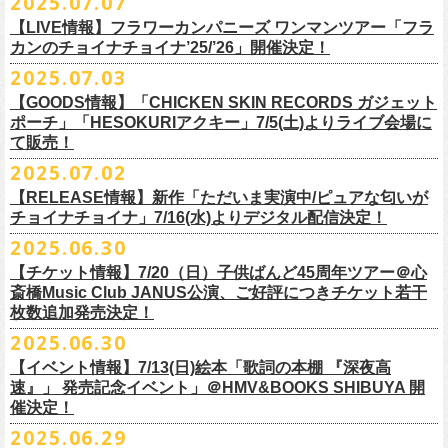
2025.07.07
出演：フラワーカンパニーズ、FUNKIST、RED JETS、THE
EN3 真冬の盆踊り
■7月8日(火)18:00〜19:00 FM COCOLO「おとといラジオ」
ゲスト：加藤ひさし、古市コータロー(THE COLLECTORS)
＊「ザッツオーライ」
SANDMA（O.A）
【LIVE情報】フラワーカンパニーズ ワンマンツアー「フラ
＊鈴木圭介、グレートマエカワ コメントOA！
9/20(土)「フラカンの日本武道館 Part2 〜超・今が旬〜」開催に向け、た
https://www.youtube.com/watch?
https://SPACESHOWERFUGA.lnk.
v=kTtAgK2Iq4A&t=2345s
to/thatsallright
カンのチョイナチョイナ’25/’26」開催決定！
チケット料金：前売:¥5000 ※入場時別途ドリンク代¥600要
encore2
https://x.com/ototoi_radio
くさんの人にフラカンの魅力を届けてくださいね！
2025年9月20日(土)開催、フラワーカンパニーズ日本武道館ワンマンライ
プレイガイド：
https://eplus.jp/sf/detail/4369140001
EN4 NUDE CORE ROCK’N’ROLL
2025.07.03
ブ「フラカンの日本武道館 Part2 〜超・今が旬〜」オフィシャルグッズ
■vol.2
＊「すべての若さなき野郎ども」
スペシャルグッズ内容；
を一挙公開！
ゲスト：Hump Back
https://SPACESHOWERFUGA.lnk.
to/subetenowkasanakiyaroudomo
【GOODS情報】「CHICKEN SKIN RECORDS ガジェット
◎世界でひとつだけのフラカンオリジナルTシャツ（「フラカンの日本武
そして、本日より、事前通販受付をスタートいたします。
https://www.youtube.com/watch?
v=6XTayyWwFP0&t=6s
ポーチ」「HESOKURIアクキー」7/5(土)よりライブ会場に
道館 Part2」ライブ写真をプリント・デザインしたTシャツ）：1名様
て販売！
＊「友達100万人」
◎「フラカンの日本武道館 Part2」グッズ サイン入り（何が届くかはお
一部商品は製造に時間を要するため、7/22(火)より生産開始となります。
■vol.3
https://SPACESHOWERFUGA.lnk.
to/tomodachihyakumannin
2025.07.02
フラワーカンパニーズ 新作グッズが登場！
楽しみ）：5名様
それを踏まえ、【7/21(月祝)23:59まで】にご注文いただいた超早期ご購
ゲスト：根本要（スターダスト☆レビュー）
◎うつみようこ＆YOKOLOCO BAND
【RELEASE情報】新作「ただいま実演中/ピュアな匂いが
入対象の方には、確実にお届け＆超早期ご注文特典ステッカー（裏面に
https://www.youtube.com/watch?
v=OMoBtAjSn-w
日時：12/23(火)Open 18:00 / Start 19:00
チョイナチョイナ」7/16(水)よりデジタル配信決定！
充電器やケーブル、モバイルバッテリーなどまとめて持ち運びできる
※キャンペーン参加にはXアカウントが必要となります。
メンバーからのお礼メッセージ入り）をお付けいたします！
会場：京都磔磔
2025.06.30
「CHICKEN SKIN RECORDS ガジェットポーチ」、
※賞品の選択は出来ません。予めご了承ください。
■vol.4：山里亮太（南海キャンディーズ）
フラワーカンパニーズが20枚目のアルバム『正しい哺乳類』
を今年1月に
チケット料金：前売¥5000 / 当日¥5500
7/9(水)に発売する企画アルバム『HESOKURI ～オリジナルアルバム未収
【チケット情報】7/20（日）子供ばんど45周年ツアー＠⼼
7/22(火)以降のご注文＆公演当日ご購入の方にもなるべくお届けできるよ
https://youtube.com/live/_ipE-
Na37yY
リリースしたばかりの中、早くも新曲2曲を制作！
チケット取り扱い：
録集～』発売を記念した「HESOKURIアクキー」、
斎橋Music Club JANUS公演、ご好評につきチケット若干
★応募方法
う製作したいと思いますが、商品によって、場合によっては完売となる
そのタイトルは「ただいま実演中」と「
ピュアな匂いがチョイナチョイ
・磔磔店頭（販売中）
こちらの2種を
7/5(土)フラワーカンパニーズ アコースティック・ワンマ
枚数追加発売決定！
1.キャンペーン公式ページ
https://flowercompanyz.mixlist.app/
にアクセ
可能性がございます。ご希望の方はどうぞお早めにご注文ください！
■vol.5
ナ」。
・7/12(土)10:00〜7/24(木)23:59 イープラスプレオーダー
ンツアー 「フォークの爆発2025～座って演奏するスタイルです～」＠
喜
2025.06.30
スします。
ゲスト：大槻ケンヂ（筋肉少女帯/特撮/オケミス）
出来立てほやほやの今2曲をダブルAサイドシングルとして7/
16(水)にデジ
・8/9〜 一般発売（イープラス）
多方 大和川酒造北方風土館 より販売致します！
2.キャンペーン公式ページで、Spotifyの特別プレイリストを作成。
https://www.youtube.com/watch?
v=1EMet2dx9d4
タル配信することが決定！
【イベント情報】7/13(日)絵本「歌詞の本棚 『深夜高
イープラス販売URL（プレオーダー・一般共通）
3.作成したプレイリストを
#フラカンプレイリスト
をつけてXでシェア。
◎「フラカンの日本武道館 Part2 〜超・今が旬〜」オフィ
速』」 発売記念イベント」＠HMV&BOOKS SHIBUYA 開
https://eplus.jp/sf/detail/
4361520001-P0030001
4.フラワーカンパニーズ公式Xのキャンペーンポストをリポストして完了
■vol.6
催決定！
どうぞお楽しみに！
シャルグッズ事前通販ページ
◎「チョイナチョイナトートバッグ」
価格：¥2,000(税込)
です。
ゲスト：TOSHI-LOW（BRAHMAN）
2025.06.29
カラー：ストーンブルー、スモーキーピンク
https://capitalradioone.jp/
SHOP/387158/list.html