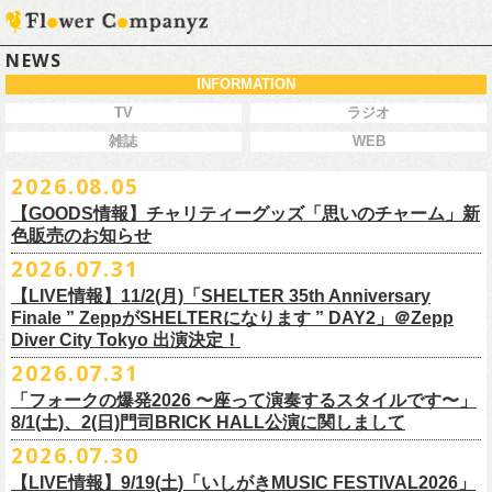
NEWS
INFORMATION
TV
ラジオ
雑誌
WEB
2026.08.05
【GOODS情報】チャリティーグッズ「思いのチャーム」新
色販売のお知らせ
2026.07.31
【LIVE情報】11/2(月)「SHELTER 35th Anniversary
チャリティーグッズ「思いのチャーム」（リフレクターチャーム）の再
Finale ” ZeppがSHELTERになります ” DAY2」＠Zepp
販が決定致しました。
Diver City Tokyo 出演決定！
白、緑、赤オレンジの３つの新色展開で、
2026.07.31
8/23(日)フラワーカンパニーズ ワンマンライブ「横浜ストーリー2026」
＠F.A.D YOKOHAMA 公演より販売開始致します。
「フォークの爆発2026 〜座って演奏するスタイルです〜」
8/1(土)、2(日)門司BRICK HALL公演に関しまして
こちらのグッズの売上全額を被災地復興など様々な支援を必要とされて
2026.07.30
令和8年熊本地震で被災された皆様には心よりお見舞い申し上げます
いる場所に寄付させていただきます。
【LIVE情報】9/19(土)「いしがきMUSIC FESTIVAL2026」
一日も早い復興、安全、安心が戻りますことを心よりお祈り申し上げま
支援金の寄付先、金額等につきましては、都度フラワーカンパニーズオ