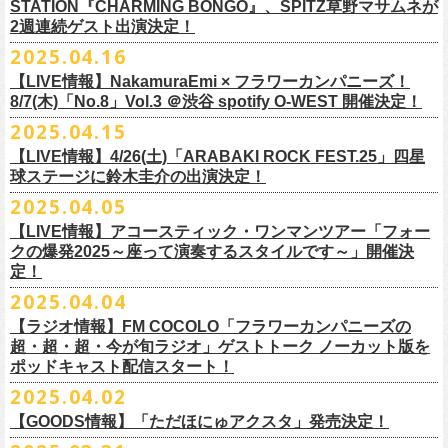
時間：Open 15:30 / Start 16:00
認のためのお電話でのお問い合わせは固くお断りいたします。
12月21日(日) 京都磔磔 15:30/16:00
ナガイケジョー(SCOOBIE DO)
売開始いたします。
STATION『CHARMING BONGO』、SPITZ草野マサムネが
いちにちめ〜8/19(火)
2020年開催した「フラカンの横浜アリーナ」から続く＜フラカンの横浜
の後フリーランスに。雑誌『イラストレーション』（玄光社）
The
チケット料金：前売 ¥5,500（税込／全自由・整理番号付／ドリンク代別
・イベントチケットの分配、転売、複製、譲渡、偽造行為は一切禁止と
12月22日(月) 京都磔磔 18:30/19:00
2週連続ゲスト出演決定！
ゲスト : グレートマエカワ(フラワーカンパニーズ)
高崎CLUB Jammer’sは中央銀座と呼ばれるアーケード街の先端にあるラ
https://t.livepocket.jp/e/musica819
◎「ADAM at presents ADAM FEST2025 supported by Recruiting
ストーリー＞シリーズ、
◎【２回目もみんなでつくろう「フラカンの日本武道館
Choice入選 （和田誠選）、『HBファイルコンペ』藤枝リュウジ特別賞、
途要）
させていただきます。それらの行為が発覚した場合は無効とさせていた
2026年
【日程】2025年7月9日(水)
イブハウスで、外観も内装も、昔のアメリカ映画に出てくるバーのよう
4/25~19時発売
2025.04.16
Management」
今年は「〜武道館前の一撃〜」というサブタイトルを付し、
7/25(金)〜7/27(日)＠
北海道釧路市幸町緑地・耐震岸壁 特設ステージにて
Part2」
『
講談社出版文化賞』さしえ賞、『TIS公募展』入選など。新聞、
書籍、
一般チケット発売日：5月25日(日)
だき、入場をお断りいたします。
1月17日(土) 長野CLUB JUNK BOX 16:30/17:00
【会場】三軒茶屋GrapeFruitMoon (
http://grapefruit-moon.com/
)
なレトロな雰囲気の空間である。開場時間の前から、入り口前にはライ
ふつかめ〜8/20(水)
日時：7月12日(土)7月13日(日) 開場10:30 開演11:30 ※フラワーカンパ
8/24(日)F.A.D YOKOHAMAにて開催することが決定！
開催される「SET YOU FREE IN KUSHIRO KIRI FESTIVAL 2025」 に
【LIVE情報】NakamuraEmi × フラワーカンパニーズ！
雑誌、パッケージ、広告、
webなど幅広いジャンルで活動中。俳句、落
今年結成20周年を迎えるThe Birthdayがクラブクアトロ4会場を廻るツア
プレイガイド：
・対象商品の営利・転売目的でのご購入は禁止しております。またイベ
1月18日(日) 千葉LOOK 15:30/16:00
“ポスター＆フライヤー大作戦～日本全国宣伝隊員大募集
【時間】OPEN18:30/START19:15
ブを待つ人だかりができていた。開演時間になり、まずステージ上にグ
https://t.livepocket.jp/e/musica820
ニーズの出演は7/12のみ
9/20(土)「フラカンの日本武道館 Part2 〜超・今が旬〜」まで１ヶ月を切
8/7(木)「No.8」Vol.3 ＠渋谷 spotify O-WEST 開催決定！
フラワーカンパニーズの出演が決定！
語、音楽、
海外ドラマが好き。
ー『Quattro×Quattro Tour’25』を開催、
イープラス
ント参加後、フリーマーケットサイト、フリマアプリ、インターネット
1月24日(土) 高知X-pt. 16:30/17:00
【料金】
今年1月より月１配信しているYouTube番組『月刊フラカン武道館
レートマエカワ、ミスター小西、竹安堅一が登場。そして少し間を鈴木
4/25~20時発売
～】
会場：静岡県浜松市浜名湖ガーデンパーク 屋外ステージ
ったタイミングでのワンマンライブ、どうぞお楽しみに！
フラカンは7/26(土)”フラカン武道館応援企画 IN KIRIFES”に出演致しま
2025.04.15
9/10(水)＠名古屋CLUB QUATTRO公演にフラワーカンパニーズの出演が
チケットぴあ
オークション等での売買、買取サービスのご利用も固く禁止いたしま
1月25日(日) 広島SECOND CRUTCH 15:30/16:00
・入場チケット￥3500(+DRINK)
Part2』、今月5回目のゲストとして、大槻ケンヂ氏の出演が決定！
圭介が姿を現し、ライブがはじまる。1曲目は『正しい哺乳類』の曲順と
開場 18:30 / 開演 19:30 前売 5000円 / 当日 5500円 （ドリンク代別途）
チケット：入場無料
※お渡しするポスターのサイズはB3サイズ、フライヤーはB5サイズを予
す。
決定しました！
【LIVE情報】4/26(土)「ARABAKI ROCK FEST.25」四星
ローチケ
す。
1月27日(火) 四日市CLUB CHAOS 18:30/19:00
【予約&チケット】
同じく“ ラッコ！ラッコ！ラッコ！”。 エネルギッシュなバンドの演奏
※着席・自由・立ち見 (整理番号あり)
問い合わせ：株式会社ジェイルハウス TEL052-936-6041
◎「横浜ストーリー 〜武道館前の一撃〜」
定しております
球ステージに鈴木圭介の出演決定！
問い合わせ：キャンディー・プロモーション
・イベントチケットの再発行はいたしませんのでご注意ください。
1月31日(土) 札幌近松 16:30/17:00
■入場チケット予約URL :
https://tiget.net/events/398505
番組スタート直前スペシャルのvol.0としてスキマスイッチ、第１回目の
と、それまで会場にたぎっていたソワソワとした熱気がぶつかり、パー
その他詳細：
日時：8月24日(日)Open 15:30 / Start 16:00
◎
「SET YOU FREE IN KUSHIRO KIRI FESTIVAL 2025」
一般発売に先がけ、チケットオフィシャル先行受付が本日よりスター
・都合により、内容等の変更・イベント中止となる場合がございますの
2月4日(水) 下北沢シェルター 18:30/19:00
2025.04.05
[予約受付開始 : 5/9(金)21:00〜]
ゲストとしてTHE COLLECTORSの加藤ひさしさん(vo)と古市コータロー
ンッ！と弾けるような盛り上がりでライブは幕を開けた。続けて “アイデ
◎8/18（月）名古屋得三
公式サイト：
http://www.adamfest.com/
会場：神奈川・F.A.D YOKOHAMA
募集期間：2025年5月10日(土)〜 在庫がなくなりましましたら募集を終了
日程：
7月26日(土)
ト。
全公演共通：高校生以下は当日¥2,000キャッシュバック（
当日年齢を証
で予めご了承ください。
2月14日(土) 大阪バナナホール 16:30/17:00
☆別途1ドリンクオーダー
さん(g)、第２回目にHump Back、第３回目はスターダスト☆レビューの
ンティティ”。《ラッコ ラッコ ラッコ》とか《プカプカプーカ》といった
うつみようこ & YOKOLOCO BAND
【LIVE情報】アコースティック・ワンマンツアー「フォー
チケット料金：前売 ¥5,200(税込/整理番号付/ドリンク代別途要)
させていただきます
会場：
北海道釧路市幸町緑地・耐震岸壁 特設ステージ
お見逃しなく！！
明できるもの（学生証、保険証など）
のご提示が必要となります）
・安全面、警備強化の一環と致しまして、ボディチェックを実施させて
2月15日(日) 岡山ペパーランド 15:30/16:00
☆整理番号順入場
根本要さん、そして第４回目は南海キャンディーズの山里亮太さんをを
シンプルな言葉を連呼していた“ ラッコ！ラッコ！ラッコ！”とは打って変
[うつみようこ (vo.g)竹安堅一(g)オクノシンヤ(key)
クの爆発2025～座って演奏するスタイルです～」開催決
前売￥5,200（税込、ドリンク代別、オールスタンディング）
応募方法：メールにて、アドレス＜
flowerotegami@gmail.com
＞宛に以
出演：フラワーカンパニーズ、THE NEAT BEATS、PIGGS
いただく場合がきます。ご了承ください。
2月21日(土) 別府Copper Ravens 16:30/17:00
☆お一人様2枚まで
お招きしお届けしてきた今番組（全回アーカイブ配信中）、第５回目と
わり、鈴木のボーカルはぼそぼそとした独り言のような落ち着いたトー
定！
グレートマエカワ(b)クハラカズユキ(ds)]
※高校生以下は当日￥2,000キャッシュバック （当日年齢を証明できるも
下をご記入の上、ご応募ください
そのほか詳細：KUSHIRO KIRI FESTIVAL公式
◎The Birthday (クハラカズユキ, ヒライハルキ, フジイケンジ)
・当日メディアによる取材が入り、映り込み等がある場合がございま
2月22日(日) 福岡CB 15:30/16:00
【ご注意】
なる今回のゲストは、筋肉少女帯や特撮のボーカルで、作家としても活
ンへ。しかし曲が進むにつれ、徐々に力強さを増していく演奏やコーラ
18:30open 19:30start
大阪千日前ユニバースにてジャンピング乾杯トークショー開催！
2025.04.04
の(学生証、保険証など)のご提示が必要となります）
（上記アドレスからの返信が届くよう、設定のご確認を必ずお願い致し
HP
https://www.kushirokirifestiva
l.com/
『Quattro×Quattro Tour’25』
す。予めご了承ください。
2月24日(火) 豊橋Club KNOT 18:30/19:00
※お客様へのお願い
躍する大槻ケンヂさんを招聘。
スに合わせて、観客たちの拳も突き上がっている。さらに“ラー・ブルー
予約￥5,000 当日￥5,500
ライブ演奏はまったくありません。
一般発売日:6月29日(日)
ます）
【ラジオ情報】FM COCOLO「フラワーカンパニーズの
日時：2025年9月10日（水）Open 18:00 / Start 19:00
・イベント当日の撮影・録音・録画および、店内での飲食は一切禁止と
2月28日(土) 新潟GOLDEN PIGGS BLACK 16:30/17:00
近隣は住宅街となっておりますので集合時間直前にご来店ください。
常にフラカンを”若手”と評するオーケンさん、2度目の武道館ライブに向
ス”、“アメジスト”へと続く。“アメジスト”の《炊き立てのご飯の湯気の下
※4/20情報公開・予約開始
ネクストロード 03-5114-7444 (平日14～18時)
＝＝＝＝＝＝＝＝＝＝＝＝＝＝＝＝＝＝
超・超・超・今が旬ラジオ」ゲストトーク ノーカット版を
会場：名古屋CLUB QUATTRO
させていただきます。
3月1日(日) 金沢AZ 15:30/16:00
開場の10分程度前から入場整理を開始いたします。
かう56歳のフラカンに何を語るのか!?
で／僕らはまた 笑いながら汚しあう／愛の意味も知らないまま》とい
◎「さよならユニバース
メール件名：フラカンの日本武道館宣伝隊員応募
ポッドキャスト配信スタート！
出演：
The Birthday (クハラカズユキ, ヒライハルキ, フジイケンジ)
・本イベントでは未就学児の同伴（未就学児1名、または乳児）は可能で
3月7日(土) HEAVEN’S ROCKさいたま新都心 16:30/17:00
それ以前の時間に店前に溜まる行為はご遠慮ください。
5月20日(火)21:00よりプレミア公開致します。
う美しいフレーズを、その言葉が抱く情景を大切に守りながら、聴き手
ジャンピング乾杯トークショー
メール本文：
◎「フラカンの日本武道館Part2 preフェイスタオル」
2025.04.02
Guest :
すが、以外はお断りいたします。
3月14日(土) 仙台darwin 16:30/17:00
※お支払いは入場時になりますので、事前支払い・チケット実券の送付
に手渡すように鈴木が歌うのを聴いて、少し泣きそうになった。優しく
〜バンドマンのそこまで⾔っていいん会〜」
・ご応募いただく方のお名前
価格：￥1,700（税込）
フラワーカンパニーズ
https://flowercompanyz.com/
・イベントは列が途切れ次第、終了となりますので、予めご了承くださ
【GOODS情報】「ただほにゅアクスタ」発売決定！
はございません。
フラカンの日本武道館公演のチケットは絶賛発売中。
て、悲しくて、そのタイトルのように、本当に綺麗な歌なのだ。
日時：5月30日(金)18:30/19:00
・ポスター＆フライヤーのお届け住所
ボディカラー：レッド、グリーン
TAYLOW (the原爆オナニー
い。
チケット料金：¥5,200(税込/整理番号付/
ドリンク代別途要)
========================
合わせてお見逃しなく！