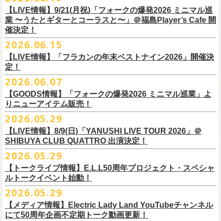
7/4(土)「フォークの爆発2026 〜座って演奏するスタイルです〜」＠倉敷
問い合わせ：HOTSTUFF 050-5211-6077(平日12:00-18:00)
CLUB Queに出演致します。
下記 URL よりどの払戻方法になるのか確認してください。
【LIVE情報】9/21(月祝)「フォークの爆発2026 ミニマル巡
新渓園敬倹堂より、グッズにNEWアイテムが登場！
業 〜うたとギターとコーラスと〜」＠福島Player’s Cafe 開
http://t.pia.jp/guide/refund.
jsp
新たな企画「Handmade Rock」シリーズ第一弾として、初アイテム、エ
催決定！
<お問合せ> チケットぴあ
http://t.pia.jp/help/
index.jsp
プロンを販売いたします！
2026.06.15
お料理の時だけでなく、お掃除やDIY作業の時など、いろんなシチュエー
【イープラスにてご購入のお客様】
ションでご利用いただけるおすすめアイテムです。
【LIVE情報】「フラカンの年末ベストナイン2026」開催決
12/2(水)恵比寿LIQUIDROOMで開催される奥野
真哉さんの祝・還暦イベン
9/22(火祝)富山駅周辺5会場で開催されるサーキットフェス「back on live
払戻方法は、チケットの受取方法や支払方法により異なります。
ぜひチェックしてくださいね！
定！
トにフラワーカンパニーズの出演が決定！
FES 2026 能登半島災害復興支援」にフラワーカンパニーズの出演が決
詳細は下記の払戻方法チャートをご確認ください。
2026.06.07
グレートマエカワ、竹安堅一が参加するうつみようこ＆Yokoloco Bandも
定！
＜公演変更／延期 払戻方法確認チャート＞
【GOODS情報】「フォークの爆発2026 ミニマル巡業」よ
ハウスバンドとして参加いたします。
チケット完売となっておりました7/11(土)開催「
フォークの爆発2026 〜
出演する会場など詳細は後日発表となります。
払戻方法確認チャート
http://eplus.jp/
refund2/
りニューアイテム販売！
みんなで盛大にお祝いしましょう♪
座って演奏するスタイルです〜」岐阜・郡上八幡Club Layla 公演につき
質問に答えながらご自身の状況を確認してください。 適切な払戻方法を
まして、限定枚数となりますが＜立ち見席＞
2026.05.29
の追加販売を行うことが決
どうぞお楽しみに！
ご覧になれます。
6/8(月)からスタートする「フォークの爆発2026 ミニマル巡業 〜うたとギ
◎奥野真哉 還暦イベント “〜オクピンの笑って︕笑って︕︕ 60歳〜「君
定しました。
【LIVE情報】8/9(日)「YANUSHI LIVE TOUR 2026」＠
e+Q＆A ページ：
https://eplus.jp/qa/
チケット完売となっておりました7/5(日)開催「フォークの爆発2026 〜座
ターとコーラスと〜」にて、ラッコシリーズのニューアイテムの販売が
◎「モンキーTシャツ」
はカンレキさ」”
◎「back on live FES」
SHIBUYA CLUB QUATTRO 出演決定！
って演奏するスタイルです〜」兵庫・神戸クラブ月世界 公演につきまし
決定！
価格：￥3,700(税込)
日時：2026年12月2日(水) 開場18:00 / 開演19:00
◎「フォークの爆発2026 〜座って演奏するスタイルです〜」
日程：2026年9月22日(火祝)
て、限定枚数となりますが＜2F立ち見席＞の追加販売を行うことが決定
2026.05.29
【ローソンチケットでご購入で、紙チケットをご選択のお
さらに、完売御礼となった「レッツけんこうアンブレラチャーム」（ラ
ボディ：ビッグシルエット
会場：恵比寿 LIQUIDROOM
7/11(土)岐阜・郡上八幡Club Layla 開場16:30/開演17:00
会場：
しました。
ンダム）がイエローver.で販売再開決定！
客様】
カラー：ホワイト、アシッドブルー、
[NEWカラー！]
サンドベージュ
【トークライブ情報】E.L.L50周年プロジェクト・スペシャ
チケット：
追加チケット＞立ち見席 ￥5,500（税込/ドリンク代別）
・富山MAIRO
ルトークイベント始動！
素材 ： 綿100％
ローソン、
ミニストップ店舗にて直接払い戻しをさせていただきます。
＜オフィシャル抽選先行＞ 7/13(月)12:00～7/20(月・祝)23:59まで
発売日：7月4日(土)10:00〜
・富山県民小劇場ORBIS
◎「フォークの爆発2026 〜座って演奏するスタイルです〜」
サイズ：S / M / L / XL
ローソンで発券された⽅はローソンへ、
2026.05.29
ミニストップで発券された⽅は
https://
l-tike.com/st1/okuno1202-
1/
プレイガイド：イープラス
https://eplus.jp/sf/detail/
0039320001-
・バール・デ・美富味
7/5(日)兵庫・神戸クラブ月世界 開場15:30/開演16:00
＜製品サイズ＞
ミニストップへお⼿持ちの未使⽤
チケットをお持ちの上、ご来店くださ
他詳細はイベント公式サイトへ →
https://
breast.co.jp/okuno60th/
P0030682P021001?P1=
1221
【メディア情報】Electric Lady Land YouTubeチャンネル
・マリエ6F芝生広場
追加チケット＞2F立ち見席 ￥5,500（税込/ドリンク代別）
S ： 身丈66cm / 身幅55cm / 肩幅52cm / 袖丈21cm
い。実際の払戻⼿
順につきましては、下記URLをご確認ください。
ネクストロード 03-5114-7444（平日14～18時）
https://nextroad-
にて50周年企画不定期トーク動画更新！
・富山駅構内自由通路
＊ステージ上からの眺めになります