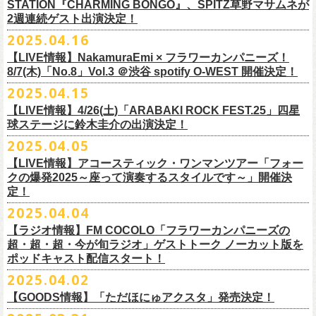
時間：Open 15:30 / Start 16:00
認のためのお電話でのお問い合わせは固くお断りいたします。
12月21日(日) 京都磔磔 15:30/16:00
ナガイケジョー(SCOOBIE DO)
売開始いたします。
STATION『CHARMING BONGO』、SPITZ草野マサムネが
いちにちめ〜8/19(火)
2020年開催した「フラカンの横浜アリーナ」から続く＜フラカンの横浜
の後フリーランスに。雑誌『イラストレーション』（玄光社）
The
チケット料金：前売 ¥5,500（税込／全自由・整理番号付／ドリンク代別
・イベントチケットの分配、転売、複製、譲渡、偽造行為は一切禁止と
12月22日(月) 京都磔磔 18:30/19:00
2週連続ゲスト出演決定！
ゲスト : グレートマエカワ(フラワーカンパニーズ)
高崎CLUB Jammer’sは中央銀座と呼ばれるアーケード街の先端にあるラ
https://t.livepocket.jp/e/musica819
◎「ADAM at presents ADAM FEST2025 supported by Recruiting
ストーリー＞シリーズ、
◎【２回目もみんなでつくろう「フラカンの日本武道館
Choice入選 （和田誠選）、『HBファイルコンペ』藤枝リュウジ特別賞、
途要）
させていただきます。それらの行為が発覚した場合は無効とさせていた
2026年
【日程】2025年7月9日(水)
イブハウスで、外観も内装も、昔のアメリカ映画に出てくるバーのよう
4/25~19時発売
2025.04.16
Management」
今年は「〜武道館前の一撃〜」というサブタイトルを付し、
7/25(金)〜7/27(日)＠
北海道釧路市幸町緑地・耐震岸壁 特設ステージにて
Part2」
『
講談社出版文化賞』さしえ賞、『TIS公募展』入選など。新聞、
書籍、
一般チケット発売日：5月25日(日)
だき、入場をお断りいたします。
1月17日(土) 長野CLUB JUNK BOX 16:30/17:00
【会場】三軒茶屋GrapeFruitMoon (
http://grapefruit-moon.com/
)
なレトロな雰囲気の空間である。開場時間の前から、入り口前にはライ
ふつかめ〜8/20(水)
日時：7月12日(土)7月13日(日) 開場10:30 開演11:30 ※フラワーカンパ
8/24(日)F.A.D YOKOHAMAにて開催することが決定！
開催される「SET YOU FREE IN KUSHIRO KIRI FESTIVAL 2025」 に
【LIVE情報】NakamuraEmi × フラワーカンパニーズ！
雑誌、パッケージ、広告、
webなど幅広いジャンルで活動中。俳句、落
今年結成20周年を迎えるThe Birthdayがクラブクアトロ4会場を廻るツア
プレイガイド：
・対象商品の営利・転売目的でのご購入は禁止しております。またイベ
1月18日(日) 千葉LOOK 15:30/16:00
“ポスター＆フライヤー大作戦～日本全国宣伝隊員大募集
【時間】OPEN18:30/START19:15
ブを待つ人だかりができていた。開演時間になり、まずステージ上にグ
https://t.livepocket.jp/e/musica820
ニーズの出演は7/12のみ
9/20(土)「フラカンの日本武道館 Part2 〜超・今が旬〜」まで１ヶ月を切
8/7(木)「No.8」Vol.3 ＠渋谷 spotify O-WEST 開催決定！
フラワーカンパニーズの出演が決定！
語、音楽、
海外ドラマが好き。
ー『Quattro×Quattro Tour’25』を開催、
イープラス
ント参加後、フリーマーケットサイト、フリマアプリ、インターネット
1月24日(土) 高知X-pt. 16:30/17:00
【料金】
今年1月より月１配信しているYouTube番組『月刊フラカン武道館
レートマエカワ、ミスター小西、竹安堅一が登場。そして少し間を鈴木
4/25~20時発売
～】
会場：静岡県浜松市浜名湖ガーデンパーク 屋外ステージ
ったタイミングでのワンマンライブ、どうぞお楽しみに！
フラカンは7/26(土)”フラカン武道館応援企画 IN KIRIFES”に出演致しま
2025.04.15
9/10(水)＠名古屋CLUB QUATTRO公演にフラワーカンパニーズの出演が
チケットぴあ
オークション等での売買、買取サービスのご利用も固く禁止いたしま
1月25日(日) 広島SECOND CRUTCH 15:30/16:00
・入場チケット￥3500(+DRINK)
Part2』、今月5回目のゲストとして、大槻ケンヂ氏の出演が決定！
圭介が姿を現し、ライブがはじまる。1曲目は『正しい哺乳類』の曲順と
開場 18:30 / 開演 19:30 前売 5000円 / 当日 5500円 （ドリンク代別途）
チケット：入場無料
※お渡しするポスターのサイズはB3サイズ、フライヤーはB5サイズを予
す。
決定しました！
【LIVE情報】4/26(土)「ARABAKI ROCK FEST.25」四星
ローチケ
す。
1月27日(火) 四日市CLUB CHAOS 18:30/19:00
【予約&チケット】
同じく“ ラッコ！ラッコ！ラッコ！”。 エネルギッシュなバンドの演奏
※着席・自由・立ち見 (整理番号あり)
問い合わせ：株式会社ジェイルハウス TEL052-936-6041
◎「横浜ストーリー 〜武道館前の一撃〜」
定しております
球ステージに鈴木圭介の出演決定！
問い合わせ：キャンディー・プロモーション
・イベントチケットの再発行はいたしませんのでご注意ください。
1月31日(土) 札幌近松 16:30/17:00
■入場チケット予約URL :
https://tiget.net/events/398505
番組スタート直前スペシャルのvol.0としてスキマスイッチ、第１回目の
と、それまで会場にたぎっていたソワソワとした熱気がぶつかり、パー
その他詳細：
日時：8月24日(日)Open 15:30 / Start 16:00
◎
「SET YOU FREE IN KUSHIRO KIRI FESTIVAL 2025」
一般発売に先がけ、チケットオフィシャル先行受付が本日よりスター
・都合により、内容等の変更・イベント中止となる場合がございますの
2月4日(水) 下北沢シェルター 18:30/19:00
2025.04.05
[予約受付開始 : 5/9(金)21:00〜]
ゲストとしてTHE COLLECTORSの加藤ひさしさん(vo)と古市コータロー
ンッ！と弾けるような盛り上がりでライブは幕を開けた。続けて “アイデ
◎8/18（月）名古屋得三
公式サイト：
http://www.adamfest.com/
会場：神奈川・F.A.D YOKOHAMA
募集期間：2025年5月10日(土)〜 在庫がなくなりましましたら募集を終了
日程：
7月26日(土)
ト。
全公演共通：高校生以下は当日¥2,000キャッシュバック（
当日年齢を証
で予めご了承ください。
2月14日(土) 大阪バナナホール 16:30/17:00
☆別途1ドリンクオーダー
さん(g)、第２回目にHump Back、第３回目はスターダスト☆レビューの
ンティティ”。《ラッコ ラッコ ラッコ》とか《プカプカプーカ》といった
うつみようこ & YOKOLOCO BAND
【LIVE情報】アコースティック・ワンマンツアー「フォー
チケット料金：前売 ¥5,200(税込/整理番号付/ドリンク代別途要)
させていただきます
会場：
北海道釧路市幸町緑地・耐震岸壁 特設ステージ
お見逃しなく！！
明できるもの（学生証、保険証など）
のご提示が必要となります）
・安全面、警備強化の一環と致しまして、ボディチェックを実施させて
2月15日(日) 岡山ペパーランド 15:30/16:00
☆整理番号順入場
根本要さん、そして第４回目は南海キャンディーズの山里亮太さんをを
シンプルな言葉を連呼していた“ ラッコ！ラッコ！ラッコ！”とは打って変
[うつみようこ (vo.g)竹安堅一(g)オクノシンヤ(key)
クの爆発2025～座って演奏するスタイルです～」開催決
前売￥5,200（税込、ドリンク代別、オールスタンディング）
応募方法：メールにて、アドレス＜
flowerotegami@gmail.com
＞宛に以
出演：フラワーカンパニーズ、THE NEAT BEATS、PIGGS
いただく場合がきます。ご了承ください。
2月21日(土) 別府Copper Ravens 16:30/17:00
☆お一人様2枚まで
お招きしお届けしてきた今番組（全回アーカイブ配信中）、第５回目と
わり、鈴木のボーカルはぼそぼそとした独り言のような落ち着いたトー
定！
グレートマエカワ(b)クハラカズユキ(ds)]
※高校生以下は当日￥2,000キャッシュバック （当日年齢を証明できるも
下をご記入の上、ご応募ください
そのほか詳細：KUSHIRO KIRI FESTIVAL公式
◎The Birthday (クハラカズユキ, ヒライハルキ, フジイケンジ)
・当日メディアによる取材が入り、映り込み等がある場合がございま
2月22日(日) 福岡CB 15:30/16:00
【ご注意】
なる今回のゲストは、筋肉少女帯や特撮のボーカルで、作家としても活
ンへ。しかし曲が進むにつれ、徐々に力強さを増していく演奏やコーラ
18:30open 19:30start
大阪千日前ユニバースにてジャンピング乾杯トークショー開催！
2025.04.04
の(学生証、保険証など)のご提示が必要となります）
（上記アドレスからの返信が届くよう、設定のご確認を必ずお願い致し
HP
https://www.kushirokirifestiva
l.com/
『Quattro×Quattro Tour’25』
す。予めご了承ください。
2月24日(火) 豊橋Club KNOT 18:30/19:00
※お客様へのお願い
躍する大槻ケンヂさんを招聘。
スに合わせて、観客たちの拳も突き上がっている。さらに“ラー・ブルー
予約￥5,000 当日￥5,500
ライブ演奏はまったくありません。
一般発売日:6月29日(日)
ます）
【ラジオ情報】FM COCOLO「フラワーカンパニーズの
日時：2025年9月10日（水）Open 18:00 / Start 19:00
・イベント当日の撮影・録音・録画および、店内での飲食は一切禁止と
2月28日(土) 新潟GOLDEN PIGGS BLACK 16:30/17:00
近隣は住宅街となっておりますので集合時間直前にご来店ください。
常にフラカンを”若手”と評するオーケンさん、2度目の武道館ライブに向
ス”、“アメジスト”へと続く。“アメジスト”の《炊き立てのご飯の湯気の下
※4/20情報公開・予約開始
ネクストロード 03-5114-7444 (平日14～18時)
＝＝＝＝＝＝＝＝＝＝＝＝＝＝＝＝＝＝
超・超・超・今が旬ラジオ」ゲストトーク ノーカット版を
会場：名古屋CLUB QUATTRO
させていただきます。
3月1日(日) 金沢AZ 15:30/16:00
開場の10分程度前から入場整理を開始いたします。
かう56歳のフラカンに何を語るのか!?
で／僕らはまた 笑いながら汚しあう／愛の意味も知らないまま》とい
◎「さよならユニバース
メール件名：フラカンの日本武道館宣伝隊員応募
ポッドキャスト配信スタート！
出演：
The Birthday (クハラカズユキ, ヒライハルキ, フジイケンジ)
・本イベントでは未就学児の同伴（未就学児1名、または乳児）は可能で
3月7日(土) HEAVEN’S ROCKさいたま新都心 16:30/17:00
それ以前の時間に店前に溜まる行為はご遠慮ください。
5月20日(火)21:00よりプレミア公開致します。
う美しいフレーズを、その言葉が抱く情景を大切に守りながら、聴き手
ジャンピング乾杯トークショー
メール本文：
◎「フラカンの日本武道館Part2 preフェイスタオル」
2025.04.02
Guest :
すが、以外はお断りいたします。
3月14日(土) 仙台darwin 16:30/17:00
※お支払いは入場時になりますので、事前支払い・チケット実券の送付
に手渡すように鈴木が歌うのを聴いて、少し泣きそうになった。優しく
〜バンドマンのそこまで⾔っていいん会〜」
・ご応募いただく方のお名前
価格：￥1,700（税込）
フラワーカンパニーズ
https://flowercompanyz.com/
・イベントは列が途切れ次第、終了となりますので、予めご了承くださ
【GOODS情報】「ただほにゅアクスタ」発売決定！
はございません。
フラカンの日本武道館公演のチケットは絶賛発売中。
て、悲しくて、そのタイトルのように、本当に綺麗な歌なのだ。
日時：5月30日(金)18:30/19:00
・ポスター＆フライヤーのお届け住所
ボディカラー：レッド、グリーン
TAYLOW (the原爆オナニー
い。
チケット料金：¥5,200(税込/整理番号付/
ドリンク代別途要)
========================
合わせてお見逃しなく！