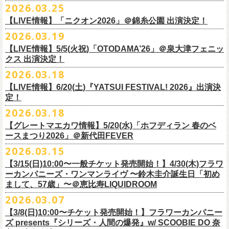
◎怒髪天&フラワーカンパニーズ presents 「ジャンピング乾杯TOUR
7/26(日)宮古の2公演にフラワーカンパニーズの出演が決定！
2026.03.25
要）
仕様：チャーム4種（けいくん、まーちゃん、けんちゃん、
こにし）/アル
■3月28日(土)22:05〜22:55 NHKラジオ「尾崎世界観のとりあえず明日を
2026 “オレたち足腰お達者くらぶ”」
久しぶりのサンボマスターとの対バン、どうぞお楽しみに！
一般チケット発売日：6月6日(土)予定
ミ蒸着袋入り(*どれになるかお楽しみスタイル）
【LIVE情報】「ニクオン2026」＠錦糸公園 出演決定！
生きるラジオ」
・9月5日(土) 滋賀U☆STONE 17:00/17:30 （問）清水音泉 06-6357-
問い合わせ：LIVE BOX MA・YASCO
素材 ： 黄色アクリル , シリコンリング , ステンレス製カニカン
◎「レッツけんこうステッカーセット」*6枚組
＊鈴木圭介がゲストとして出演
2026.03.19
3666 (平日12:00〜17:00) info@shimizuonsen.com
◎サンボマスター「ロックンロール デスティネーション in とうほく
サイズ ： （本体）40×28mm 厚み3mm
価格：￥1,000（税込）
https://www.nhk.jp/p/rs/KG9YLK9LWL/
【LIVE情報】5/5(火祝)「OTODAMA’26」＠泉大津フェニッ
・9月6日(日) 伊勢RHYTHM 16:00/16:30 （問）JAILHOUSE 052-936-
「from ふくしま for ふくしま」
◎「グレートマエカワ第57回誕生日会 in 奄美大島」
素材 ： 塩ビ
クス 出演決定！
6041
www.jailhouse.jp
＊石巻公演
日時：2026年9月27日(日) 開場17:00 開演18:00
各サイズ
・9月12日(土) 弘前KEEP THE BEAT 17:00/17:30 （問）ノースロード
2026.03.18
日時：2026年7月25日(土) 開場 17:30 / 開演 18:00
会場：奄美大島＠ ROAD HOUSE ASiVi
けいくん：51×74mm
ミュージック秋田 018-833-7100
会場：宮城・石巻BLUE RESISTANCE
6/21(日)「G-FREAK FACTORY presents “MAD SOUL CONNECTION
出演：フラワーカンパニーズ
【LIVE情報】6/20(土)『YATSUI FESTIVAL! 2026』出演決
まーちゃん：44×70mm
・9月13日(日) 秋田Club SWINDLE 15:30/16:00 （問）ノースロードミュ
出演：サンボマスター、フラワーカンパニーズ
定！
vo.24″」＠前橋DYVER にて、G-FREAK FACTORYとの対バンが決定！
オープニングアクトあり：楠田莉子BAND
けんちゃん：41×64mm
ージック秋田 018-833-7100
チケット料金：
「ARABAKI ROCK FEST.26」4/26(日)MICHINOKU PEACE SESSION
一般発売日に先がけ、4/4(土) 10:00よりオフィシャル先行受付もスター
チケット料金：前売 ¥4,500（税込/整理番号付/ドリンク代別途要）
2026.03.18
こにし：49×66mm
出演：怒髪天、フラワーカンパニーズ
前売 ¥5,500(税込/ドリンク代別）
GTR祭’26ステージに、GUEST GUITARとして竹安堅一の出演が決定しま
ト。どうぞお見逃しなく！
一般チケット発売日：6月6日(土)予定
バンドロゴ：74×45mm
【グレートマエカワ情報】5/20(水)「ホフディラン 春のベ
チケット料金：オールスタンディング ￥6,900（税込/ドリンク代別途
U-22割 ￥4,500(税込/ドリンク代別/身分証持参必須（コピー不可/公演当
した！
問い合わせ：ROAD HOUSE ASiVi
チキパン(CHICKEN PUNKS)：45×90mm
ースまつり2026」＠新代田FEVER
要）※未就学児童入場不可(小学生以上のご入場される方全てにチケット
日提示できない場合は一般価格チケットとの差額分をお支払いいただき
◎「G-FREAK FACTORY presents “MAD SOUL CONNECTION vo.24″」
2026.03.15
必要)
ます)
◎「ARABAKI ROCK FEST.26」
日時：2026年6月21日(日) 開場16:30 / 開演 17:00
一般チケット発売日：6月6日(土)
※１人１枚※未就学児入場不可/小学生以上チケット必要
【3/15(日)10:00〜一般チケット発売開始！】4/30(木)フラワ
日時：4月25日(土) 開場9:30 開演10:30
会場：前橋DYVER
ーカンパニーズ・ワンマンライヴ 〜鈴木圭介誕生日「初め
一般チケット発売日：2026年6月6日(土)
4月26日(日) 開場9:30 開演10:30 ※竹安堅一の出演は4/26(日)
出演：G-FREAK FACTORY、フラワーカンパニーズ
フラワーカンパニーズ presents「DRAGON DELUXE 2026」開催決定！
まして、57歳」〜＠恵比寿LIQUIDROOM
＊ライブハウス会場限定店頭先行：4/4(土) 12:00〜19:00
のみ
チケット料金：前売 ¥4,500(税込/ドリンク代別）
7月8月に開催するフラワーカンパニーズのアコースティック企画「フォ
・石巻 BLUE RESISTANCE店頭
2026.03.07
会場：国営みちのく杜の湖畔公園 北地区 エコキャンプみちのく
一般チケット発売日：4/25(土) 10:00
「DRAGON DELUXE」は、“名古屋のロックシーン活性化”、“
デビューか
ークの爆発2026 〜座って演奏するスタイルです〜」の一般チケット発売
〒986-0824 宮城県石巻市立町１丁目１－２－１
７
HP：
https://arabaki.com/
▼OFFICIAL HP先行
【3/8(日)10:00〜チケット発売開始！】フラワーカンパニー
5月23日(土)、24日(日)＠東京・錦糸公園で行われる「ニクオン2026」に
ら応援してくれている名古屋の皆さんへの恩返し”、“
名古屋への郷土愛”の
が3/28(土)10:00よりスタート！
*注意事項
【受付期間】4/4(土) 10:00 ～ 4/12(日) 23:59
ズ presents『シリーズ・人間の爆発』w/ SCOOBIE DO 奈
フラワーカンパニーズの出演が決定！
3つをテーマに掲げ、2012年より地元・
名古屋で開催しているフラワーカ
また、先日追加発表いたしました「フォークの爆発2026 ミニマル巡業 〜