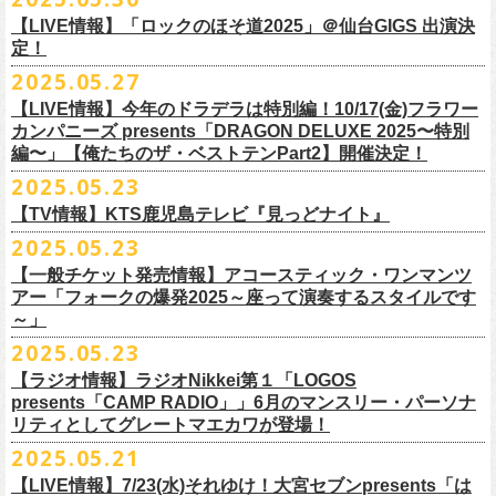
1月17日(土) 長野CLUB JUNK BOX 16:30/17:00
9/20(土)「フラカンの日本武道館 Part2 〜超・今が旬〜」まで１ヶ月を切
ベントにご参加いただけます。
ドリンク代）
超・今が旬〜』を開催するフラワーカンパニーズが、今年1月より月１配
われます。
【LIVE情報】「ロックのほそ道2025」＠仙台GIGS 出演決
1月18日(日) 千葉LOOK 15:30/16:00
ったタイミングでのワンマンライブ！
＜番組情報＞
※入場は整理番号順でのご入場となります
信のYouTube番組『月刊フラカン武道館 Part2』をスタート、6回目のゲ
定！
1月24日(土) 高知X-pt. 16:30/17:00
武道館とともに、お待ちしております
『月刊フラカン武道館 Part2』
※規定枚数に達し次第受付は終了させていただきますので予めご了承く
ストとして、TOSHI-LOW（BRAHMAN）の出演が決定！
◎『フラカンのチャーミングなトークライヴ in 京都 – public recording
2025.05.27
1月25日(日) 広島SECOND CRUTCH 15:30/16:00
■vol.7
ださい。
7/20(日)大阪公演追加チケット▼先着受付[e+]
on a radio program「CHARMING BONGO」-』
1月27日(火) 四日市CLUB CHAOS 18:30/19:00
◎「横浜ストーリー 〜武道館前の一撃〜」
ゲスト：Novel Core
【LIVE情報】今年のドラデラは特別編！10/17(金)フラワー
※ご購入されたご本人様のみご参加可能になります。分配や譲渡はでき
販売期間：7/1(⽕) 19:00 〜 7/19(⼟) 23:59
番組スタート直前スペシャルのvol.0としてスキマスイッチ、第１回目の
日時：2025年9月3日(水) OPEN 18:30 / START 19:00
1月31日(土) 札幌近松 16:30/17:00
日時：8月24日(日)Open 15:30 / Start 16:00
カンパニーズ presents「DRAGON DELUXE 2025〜特別
7月21日(月祝)21:00〜配信
ませんので、予めご了承ください。
https://eplus.jp/kodomoband/
ゲストとしてTHE COLLECTORSの加藤ひさし(vo)と古市コータロー(g)、
会場：京都・
紫
明
会館
2月4日(水) 下北沢シェルター 18:30/19:00
会場：神奈川・F.A.D YOKOHAMA
編〜」【俺たちのザ・ベストテンPart2】開催決定！
本番URL：
https://www.youtube.com/
watch?v=I8Zw-h9Anxg
フラワーカンパニーズが、
結成以来発表してきた楽曲を6人のreviewerた
※未就学児のお子様のご同伴をご希望の場合は、1名のみ同伴可能です。
第２回目にHump Back、第３回目はスターダスト☆レビューの根本要、
出演：フラワーカンパニーズ
2月14日(土) 大阪バナナホール 16:30/17:00
チケット料金：前売 ¥5,200(税込/整理番号付/ドリンク代別途要)
2025.05.23
ちによるレ
ビューとともに紹介する企画「フラカンの音楽目録」がスタ
ただし、座席のご用意はできませんので、同伴される方のお膝の上にお
第４回目は南海キャンディーズの山里亮太、そして第５回目は大槻ケン
入場料：1500円(税込/整理番号付自由席/
ドリンク代別途要)
2月15日(日) 岡山ペパーランド 15:30/16:00
前売￥5,200（税込、ドリンク代別、オールスタンディング）
ート！
座りいただきます。予めご了承ください。
ヂを招きお届けしてきた今番組（全回アーカイブ配信中）、第６回目と
【TV情報】KTS鹿児島テレビ『見っどナイト』
チケット発売日：6月29日(日)17:00〜
2月21日(土) 別府Copper Raven 16:30/17:00
※高校生以下は当日￥2,000キャッシュバック （当日年齢を証明できるも
＊アーカイブ配信中！
自他共に認めるライブマスターとして一年中ライブで全国を回りな
が
お席が必要な場合は、イベント参加券が必要です。
なる今回のゲストは、BRAHMANのボーカル・TOSHI-LOWを招聘。
プレイガイド：Live Pocket
https://t.livepocket.jp/e/flowercompanyz
2025.05.23
2月22日(日) 福岡CB 15:30/16:00
の(学生証、保険証など)のご提示が必要となります）
■vol.0 番組スタート直前スペシャル
■5月24日(土)25:15〜 25:45 KTS鹿児島テレビ『見っどナイト』
ら、コンスタントに楽曲を製作、新作を発表し、
今年1月には20枚目とな
▼詳細は下記ローソンチケットサイトをご確認ください。
9/20(土)開催「フラカンの日本武道館Part2 〜超・今が旬〜」グッズにつ
2月24日(火) 豊橋Club KNOT 18:30/19:00
一般発売日:6月29日(日)
【一般チケット発売情報】アコースティック・ワンマンツ
ゲスト：スキマスイッチ
https://www.kts-tv.co.jp/program/midnight/
るオリジナルアルバム『正しい哺乳類』
をリリース、これまで発表して
きまして、今回9/20までにお届け予定で、通販での事前販売受付（7月中
フラカン2度目の武道館開催を反対だと言い放つTOSHI-LOW、フラカン
アー「フォークの爆発2025～座って演奏するスタイルです
2月28日(土) 新潟GOLDEN PIGGS BLACK 16:30/17:00
プレイガイド：
フラワーカンパニーズがこれまでに発表した配信限定楽曲、数々のアー
https://www.youtube.com/watch?
v=BR4CmNuGCLg&t=28s
＊3/15(土)正しい哺乳類ツアー2025」＠鹿児島 SR HALL公演の模様が２
きた曲は300曲以上になります。
【特典会内容】
旬頃〜開始予定）を準備しております。
メンバーは番組終了までにTOSHI-LOWを納得させられるか?!
～」
3月1日(日) 金沢AZ 15:30/16:00
チケットぴあ
ティストトリビュート盤に参加した楽曲、シングル・カップリングに収
週にわたってオンエア！
その代表として 2004 年に誕⽣した「深夜⾼速」は、本当にたくさんの⽅
■トーク＆サイン参加券（1冊券）：トークショー＋サイン会
6月18日(水)21:00よりプレミア公開される。
3月7日(土) HEAVEN’S ROCKさいたま新都心 16:30/17:00
イープラス
録された楽曲など、現在入手困難となっているオリジナルアルバム未収
2025.05.23
■vol.1
にカバーしていただき、近年では CM にも起⽤されるなど、頼もしいフ
それに先がけた超先行販売として、フラカンのオリジナル・オーバーオ
3月14日(土) 仙台darwin 16:30/17:00
ローチケ
録楽曲をコンパイルした企画アルバム『HESOKURI ～オリジナルアルバ
ゲスト：加藤ひさし、古市コータロー(THE COLLECTORS)
ラカンの顔になってくれていますが、その他にも聴く⼈それぞれにとっ
※出演者との握手や接触はNGとさせて頂きます。
【ラジオ情報】ラジオNikkei第１「LOGOS
ールの販売が決定！
フラカンの日本武道館公演のチケットは絶賛発売中。
ネクストロード 03-5114-7444 (平日14～18時)
ム未収録集〜』を7月9日にリリースすることが決定！
https://www.youtube.com/watch?
v=kTtAgK2Iq4A&t=2345s
presents「CAMP RADIO」」6月のマンスリー・パーソナ
ての⼤切な曲がたくさんあると思います。
※宛名入れはひらがなのみとなります。（日付やメッセージ、イラスト
こちらの商品は受注生産販売となります（公演当日の販売は未定）。
合わせてお見逃しなく！
チケット料金：¥5,200(税込/整理番号付/
ドリンク代別途要)
全19曲75分、フルに収録された、これぞ真のとっておきの企画盤です。
リティとしてグレートマエカワが登場！
何より、メンバーにとっては全ての曲が⼤切な曲で、⼀年中⾏なってい
等は不可）
※全公演、高校生以下は当日¥2,000 キャッシュバック(当日年齢を証明で
どうぞお楽しみに！
■vol.2
るライブでは新旧問わず並列でセットリストに組み込まれ、今も⽣き続
※イベントの撮影・録音・録画（ライブ機能や画面録画含む）は一切禁
2025.05.21
今回3サイズをご用意（※写真 :鈴木圭介、グレートマエカワ S着用/ 竹安
＜番組情報＞
9月28日(日)岩手県盛岡市盛岡城跡公園を中心に開催される「いしがき
ラジオNikkei第１にて毎週木曜日21:30～22:10放
送「LOGOS
きるもの(学生証、
保険証など)のご提示が必要となります)
ゲスト：Hump Back
けています。
止とさせていただきます。
堅一 M着用/ミスター小西 L着用）、
『月刊フラカン武道館 Part2』
9月11日(木)、12日(金)＠仙台GIGSで開催されるスピッツ主催「ロックの
【LIVE情報】7/23(水)それゆけ！大宮セブンpresents「は
MUSIC FESTIVAL2025」にフラワーカンパニーズの出演が決定！
presents「CAMP RADIO」、
一般チケット発売日：
◎商品詳細