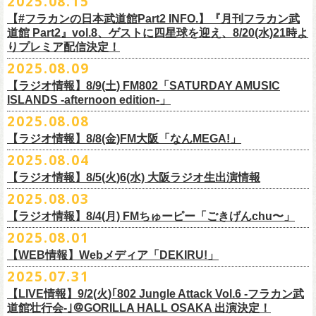
2025.08.15
全16種類
また、フラカン武道館応援企画として四星球とPIGGSが出演、
9/18(木)高
う紹介と共に、1998年発表のアルバム『マンモスフラワー』の最後に収
BRAHMAN ｢tour viraha 2026｣の
※フィギュア・チェキ・トートの引換券が出た時は、当日中にお引
【#フラカンの日本武道館Part2 INFO.】『月刊フラカン武
き換
円寺HIGHで開催される「SET YOU FREE〜VS SERIES」にグレートマ
録された“虹の雨あがり”が始まった瞬間には、観客たちからどよめきにも
3月22日(日) 愛知 名古屋ReNY limited公演にフラワーカンパニーズの出演
道館 Part2』vol.8、ゲストに四星球を迎え、8/20(水)21時よ
えください。
エカワがDJで出演決定！
フラカン武道館チケットの最後の手売り販売も
似た歓声が上がった。＜いつまでもそう どこまでもそう これからも
が決定しました！
りプレミア配信決定！
【 フィギュア 】4体セット , 高さ:最大8cm
実施！
きっとそうさ／うまくいく事もあって うまくいかない事はないのさ＞
【 チェキ 】1枚
2025.08.09
――そう歌う“虹の雨あがり”を今、武道館で歌いたいと思ったバンドの心
◎BRAHMAN ｢tour viraha 2026｣
【 トート 】高さ35 × 底幅39 × マチ10 cm , 素材:綿100% キャンパス
合わせてお見逃しなく！
が、とても強くて、優しくて、頼もしい。
日時：3月22日(日) 17:00open 18:00start
【ラジオ情報】8/9(土) FM802「SATURDAY AMUSIC
【 アクリルキーホルダー 】本体部分:最大 縦56 × 横30 × 厚さ3 mm
個人的にこの日のハイライトは、本編の終盤で披露された“最後にゃなん
ISLANDS -afternoon edition-」
会場：愛知 名古屋ReNY limited
【 マスキングテープ 】テープ幅30mm , 5m巻き , 材質:紙
＜番組情報＞
とかなるだろう”だった。2017年発表のアルバム『ROLL ON 48』に収録
出演：BRAHMAN,、フラワーカンパニーズ
2025.08.08
■8月9日(土) 12:00〜18:00 FM802「SATURDAY AMUSIC ISLANDS -
【 フォンタブ 】本体部分:55 × 55 mm , 材質:ポリエステル+TPU強化布 ,
『月刊フラカン武道館 Part2』武道館直前スペシャル
された楽曲。このアルバムは前回の武道館公演のあとにリリースされた
チケット料金：3500円(税込/ドリンク代別途要)
【ラジオ情報】8/8(金)FM大阪「なんMEGA!」
afternoon edition-」
金属Dカン
9月17日(水)21:00〜生配信
最初のアルバムであり、そして、このアルバムから再びフラカンは自主
一般チケット発売日：10月4日(土) 10:00
＊グレートマエカワ コメントOA（グレートマエカワの勝手にtop3 / 13〜
2025.08.04
【 缶バッジセット 】2個組 , 直径32mm
本番URL：
https://www.youtube.com/live/ND1cdsaWaZI
レーベルでの活動に戻った。そんな時期に歌われた＜最後の最後の最後
問い合わせ：ジェイルハウス 052-936-6041 www.jailhouse.jp
■8月8日(金) 12:00〜15:00 FM大阪「なんMEGA!」
14時台）
10月25日＠熊本Djangoを皮切りに30箇所31公演を回る全国ワンマンツア
には 絶対なんとかなるんだぜ＞というフレーズは、この2025年の武道
【ラジオ情報】8/5(火)6(水) 大阪ラジオ生出演情報
＊グレートマエカワ インタビューOA
https://funky802.com/saipm/
ー「フラカンのチョイナチョイナ’25/’26」の10月〜12月公演分の一般チ
＊アーカイブ配信中！
館の観客席にいる僕にとって、未来への希望のメッセージのように響い
https://www.fmosaka.net/_sites/16782390
2025.08.03
■8月5日(火)15:00〜18:00 FM COCOLO「MARK’E MUSIC MODE」
ケットが8月30日(土)より発売スタート！
■vol.0 番組スタート直前スペシャル
た。「絶対になんとかなる」――そう歌うロックバンドが、武道館のス
【ラジオ情報】8/4(月) FMちゅーピー「ごきげんchu〜」
＊オクノマサヒコ（オクノシンヤ／グレートマエカワ） 生出演(16:00台
ゲスト：スキマスイッチ
テージで、とても人間くさく、それでいて光に照らされながらロックを
出演予定）
2025.08.01
9/20(土)開催の日本武道館公演を経て、さらに勢いを増してまわるフラカ
https://www.youtube.com/watch?
v=BR4CmNuGCLg&t=28
演奏している。これって、シンプルに奇跡じゃないか。
■8月4日(月)14:00〜17:00 FMちゅーピー「ごきげんchu〜」
https://cocolo.jp/site/blog/1150
ンの全国ツアー、
どうぞお楽しみに！
また武道館でフラカンのライブが観たい。そう心から思う。武道館はほ
【WEB情報】Webメディア「DEKIRU!」
https://chupea.fm/
■vol.1
いほいできる会場ではなくても、こんなフラカンのライブをこれからい
＊グレートマエカワ 生出演(15:00〜出演予定）
2025.07.31
■8月6日(水)14:00〜17:51 FM802「THE NAKAJIMA HIROTO SHOW 802
7/31(木)Webメディア「DEKIRU!」
◎フラワーカンパニーズ ワンマンツアー「フラカンのチョイナチョイ
ゲスト：加藤ひさし、古市コータロー(THE COLLECTORS)
っぱい観たい。思えば初めてロックを聴いた頃からずっと、その衝撃や
【LIVE情報】9/2(火)｢802 Jungle Attack Vol.6 -フラカン武
RADIO MASTERS」
＊グレートマエカワインタビュー掲載
ナ’25/’26」
https://www.youtube.com/watch?
v=kTtAgK2Iq4A&t=2345s
感動が「思い出」という箱の中に納まらなくて、ずっとリアルに生き続
10年ぶり2回目となる日本武道館公演『フラカンの日本武道館 Part2 〜
道館壮行会-｣＠GORILLA HALL OSAKA 出演決定！
＊グレートマエカワ 生出演(17:00台出演予定）
「グレートマエカワさんのDIY魂が知りたい！〜自分たちが「面白い」と
2025年
けちゃうものだから、僕はこうやって文章を書いたりしている。この10