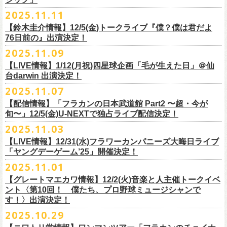
【チケット発売】イープラス
2月8日（日）11:00～19:00, 前売り1,100円 当日1,400円
毎年恒例、ほぼ被りなしの京都磔磔2days、
お得になる2days通し視聴チ
鈴木圭介57歳の誕生日に恵比寿
LIQUIDROOMNにてワンマンライブ開催
2025.11.11
【イープラスURL】
https://eplus.jp/sf/detail/4446640001-P0030001
◎「FM802 ROCK FESTIVAL RADIO CRAZY 2025」
ケットの販売もあり！
■11月26日(水)深夜25:30〜 MBSラジオ「メゾン・ド・ミュージック」
決定！
【チケット発売日】12/6 10:00〜
【鈴木圭介情報】12/5(金)トークライブ『僕？僕は君だよ
チケット：
https://eplus.jp/sf/
detail/4430060001-P0030001
LIVE HOUSE Antenna -BEYOND ZERO Garage-
アーカイブ視聴も両日12/30(火)23:59まで可能です（
チケットのご購入は
＊鈴木圭介、グレートマエカワが11月の４週目パーソナリティを担当
76日前の』出演決定！
＊椅子席となります
12月28日(日)16:35〜 -
同日19:00まで）。
https://www.mbs1179.com/mm/
◎フラワーカンパニーズ・ワンマンライヴ
「フラカンの日本武道館 Part2 〜超・今が旬〜」の映像作品が
出店ビール会社：
年忘れ‼ レディクレSP 第3夜
2025.11.09
〜鈴木圭介誕生日「初めまして、57歳」〜
12/5(金)19:00よりU-NEXTにて配信されることを記念して、過去のライブ
渥美半島醸造
『レディクレ初参！フラカンとスキマのスペシャルバンド＜ザ・
ライタ
視聴チケット発売スタート！
【LIVE情報】1/12(月祝)四星球企画「毛が生えた日」＠仙
日時：2026年4月30日(木) 開場18:15／開園19:00
映像４作品が同じくU-NEXTで配信決定！
ISEKADO
ーズ＞ ！』
どうぞ、お楽しみに！
台darwin 出演決定！
会場：恵比寿
LIQUIDROOM
West Coast Brewing
出演：ザ・ライターズ（フラワーカンパニーズ＋スキマスイッチ）
チケット料金：前売り¥5,700(税込/整理番号付/ドリンク代別途要) *記念バ
2025.11.07
先日配信された「フラカンの横浜アリーナ -リモートライヴ編- 〜生き続
OGA BREWING
イベントオフィシャルサイト：
https://radiocrazy.fm/
◎フラワーカンパニーズ ワンマンツアー「フラカンのチョイナチョイ
ッヂ付
けてる事は最大のメッセージ！〜」 2020.8.27 横浜アリーナ *無観客配信
【配信情報】「フラカンの日本武道館 Part2 〜超・今が
オラホビール
「フラカンの日本武道館 Part2 〜超・今が旬〜」の映像作品が
ナ’25/’26」
JUN SKY WALKER(S) TOUR 2026 “READH TO GO”の対バンシリーズ＜
一般チケット発売日：2026年3月15日(日)10:00
旬〜」12/5(金)U-NEXTで独占ライブ配信決定！
ライブに続く第2弾として、
「フラカンの日本武道館 Part2 〜超・今が旬〜」の映像作品が
Kakegawa Farm Brewing
12/5(金)19:00よりU-NEXTにて配信されることを記念して、
過去のライブ
12月21日(日) 開場15:30/開演16:00 〜竹安56〜 ＊会場チケット完売
狼煙上がる時＞7/12(日)名古屋公演にフラワーカンパニーズの出演が決定
ネクストロード 03-5114-7444（平日14:00〜18:00）
本日11月27日(木)正午より『フラワーカンパニーズ「ゾロ目だョ全員集
12/5(金)19:00よりU-NEXTにて配信されることを記念して、過去のライブ
2025.11.03
KANKIKU BREWERY
映像４作品が同じくU-NEXTで配信決定！
12月22日(月) 開場18:30/開演19:00 フラカンのロックンロール大会 ＊
しました！
合!〜フラカン33年、野音99年〜」2022.9.23 日比谷野外大音楽堂』の配
映像４作品が同じくU-NEXTで配信決定！
京都醸造
会場チケット(5,200円) 残り僅か
【LIVE情報】12/31(水)フラワーカンパニーズ大晦日ライブ
信が開始しました！
CRAFT
BANK
第1弾として、本日11月20日(木)正午より『「フラカンの横浜アリーナ -リ
「ヤングデーゲーム’25」開催決定！
＊生配信詳細
◎JUN SKY WALKER(S) TOUR 2026 ”READH TO GO”＜狼煙上がる時＞
U-NEXT月額会員の方は、追加料金なくお楽しみいただけます。
先日配信された「フラカンの横浜アリーナ -リモートライヴ編- 〜生き続
CRAFT
BEER BASE
モートライヴ編- 〜生き続けてる事は最大のメッセージ！〜」
＜アーカイブ視聴期間：〜2025/12/30(火)23:59まで（※
2日間共通 ）＞
日時：2026年7月12日(日) 開場16:45/開演17:30
2025.11.01
けてる事は最大のメッセージ！〜」 2020.8.27 横浜アリーナ *無観客配信
CRAFTROCK BREWING
2020.8.27 横浜アリーナ *無観客配信ライブ』の配信が開始しました！
視聴チケット料金：
会場：名古屋Ellectric Lady Land
【グレートマエカワ情報】12/2(火)音楽と人主催トークイベ
翌週以降も過去のライブ映像を順次配信予定です。
ライブ、『フラワーカンパニーズ「ゾロ目だョ全員集合!〜フラカン33
GORA BREWERY
U-NEXT月額会員の方は、追加料金なくお楽しみいただけます。
1days視聴券 2,800円(税込)
出演：JUN SKY WALKER(S) 、フラワーカンパニーズ
ント〈第10回！ 僕たち、プロ野球ミュージシャンで
様々な会場でのフラカンのライブをぜひお楽しみください！
年、野音99年〜」2022.9.23 日比谷野外大音楽堂』に続く第3弾、第4弾と
Godspeed Brewery（The Slop Shop）
2days視聴券 5,000円(税込)
チケット料金：6,600円（税込）＋ドリンクオーダー ※未就学児入場不可
す！〉出演決定！
して、
しまなみブルワリー
翌週以降も過去のライブ映像を順次配信予定です。
視聴チケット販売期間：12/08（月）21:00〜12/30(火) 19:00
一般チケット発売日：2026年1月24日(土)
2025.10.29
＊11/27(木)正午配信開始
年末恒例となった京都磔磔での2デイズライブ、2023年に開催されたフラ
Shimoda Brewing Company
様々な会場でのフラカンのライブをぜひお楽しみください！
【公演詳細】
視聴チケット販売URL：
https://eplus.jp/fc-st/
問い合わせ：E.L.L. 052-201-5004
◎『フラワーカンパニーズ「ゾロ目だョ全員集合!〜フラカン33年、野音
ワーカンパニーズ「神さまツアー」～年末恒例磔磔2デイズ～の1日目、2