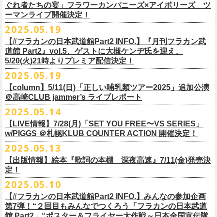
https://www.youtube.com/watch?
v=6XTayyWwFP0&t=6s
この全ての曲たちを改めてたくさんの⼈に知ってほしい、そんな気持ち
※整理番号での入場を予定しております。変更になる場合も御座います
前ポケット/背中部分にフラカンの日本武道館仕様のオリジナルタグ付
◾️vol.6
ほそ道2025」にフラワーカンパニーズの出演が決定！
ぐれ者たちの宴」フラワーカンパニーズ×アイボリーズ ツ
6月のマンスリー・パーソナリティをグレートマエカワが務めます ！
10/25〜12/22公演＞8月30日(土)
タイトル：HESOKURI ～オリジナルアルバム未収録集～
も込めて、
ので、予めご了承ください。
き、
ゲスト：TOSHI-LOW（BRAHMAN）
ーマンライブ開催決定！
フラワーカンパニーズの出演日は9月12日(金)になります。
チケットオフィシャル１次先行も本日よりSTART！
5月5 週目SPと6 月1週目、2週目の3本で豪華ゲストをお招きしお届けい
1/17〜3/14公演＞10月18日(土)
発売日：2025年7月9日
■vol.3
今回5名のライターさんと、四星球・北島康雄さんにご協⼒いただき、全
さらに、別途フラカンオリジナルデザインの布パッチをお付けします。
6月18日(水)21:00〜プレミア配信
2025.05.19
詳細は下記をチェック！
今年もやります！怒髪天との恒例”ジャンピング乾杯TOUR”！
たします。
品番：DQCL-3946
ゲスト：根本要（スターダスト☆レビュー）
曲レビュー企画を⾏うことになりました。
【対象商品】
（布パッチのデザインは後日！お楽しみに）。
本番URL：
https://youtu.be/Z9wrtIqELqE
5月31日(土)正午より、チケット先行受付もスタート！（〜6月10日
https://eplus.jp/ishigaki-fes/
今年は趣向を変えて、アコースティック＆トークコンサートで京都、甲
【#フラカンの日本武道館Part2 INFO.】『月刊フラカン武
価格：￥3,300(税込)
https://www.youtube.com/watch?
v=OMoBtAjSn-w
発売日：2025年7月11日(金)
(火)23:59まで）
府、松本にて開催決定！
道館 Part2』vol.5、ゲストに大槻ケンヂ氏を迎え、
収録楽曲：
「フラカンの音楽目録」reviewer
タイトル：歌詞（うた）の本棚 『深夜高速』
＊＊＊＊＊＊＊＊＊＊＊＊＊＊＊
＊アーカイブ配信中！
どうぞ、お見逃しなく！
◎「いしがきMUSIC FESTIVAL2025」
5/20(火)21時よりプレミア配信決定！
◎ラジオNikkei第１毎木21:30～22:10放
送
01. プライマル。
■vol.4：山里亮太（南海キャンディーズ）
天野史彬（ライター）
鈴木 圭介(著)/丹下 京子(絵)
事前販売受注期間：2025年6月28日(土)12:00〜7月20日(日)23:59まで
◾️vol.0 番組スタート直前スペシャル
日時：2025年9月28日(日)
本日よりHP先行も受付スタート！ぜひお早めに〜
「LOGOS presents「CAMP RADIO」」
2025.05.19
02. ハートのレース
https://youtube.com/live/_ipE-
Na37yY
大西健斗（ライター/SPICE編集部）
価格：￥2,200（税込）
受注受付url：web shop「ニワトリ堂」
ゲスト：スキマスイッチ
☆オフィシャル先行：5月31日（土）正午12:00〜6月10日（火）23:59
場所：岩手県盛岡市盛岡城跡公園を中心に開催
https://campradio.jp/
03．友達100万人
川上きくえ（ライター）
【column】5/11(日)「正しい哺乳類ツアー2025」追加公演
ISBN：9784845643035
https://flowercompanyzinc.stores.jp/
https://www.youtube.com/watch?v=BR4CmNuGCLg&t=28s
https://w.pia.jp/s/hosomichiofrock25of/
OFFICIAL SITE：
https://www.ishigaki-fes.jp/
☆HP先行
]10月19日（日）大阪城音楽堂にて開催される「OYZ NO YAON」＃007
5/29（木） 21:30～22:10；ゲスト・木村“Q太郎”至さん（ローディー）
04．そら（この空はあの空につながっている）
■vol.5
＠高崎CLUB jammer’s ライブレポート
北島康雄（四星球）
※対象商品は当日会場にてスタッフからお渡し致します。
お届け予定：9月10日(水)前後を予定
#いしがき2025
受付URL：
https://eplus.jp/jktour2
025-hp/
〜オヤジを愛したスパイ〜
6/ 5（木） 21:30～22:10；ゲスト・桜井秀俊さん（真心ブラザーズ
）
05. 青い吐息のように
ゲスト：大槻ケンヂ（筋肉少女帯/特撮/オケミス）
鈴木淳史（ライター）
2025.05.14
※こちら受注生産の商品となり、公演当日の販売は現状未定となってお
◾️vol.1
◎「ロックのほそ道2025」
#いしがきミュージックフェスティバル
受付期間：2025/5/30（金）21:00〜6/8（日）2
3:59
にフラワーカンパニーズの出演が決定！
※リピート放送：19日（木）21:30～22:10
06．セミ・ロング
https://www.youtube.com/watch?
v=1EMet2dx9d4
兵庫慎司（ライター）
【ローソンチケット】
ります。
ゲスト：加藤ひさし、古市コータロー（THE COLLECTORS）
日時：2025年9月12日(金) 17：15／18：00
【LIVE情報】7/28(月)「SET YOU FREE〜VS SERIES」
購入枚数制限：お1人様1公演につき4枚まで
6/12（木） 21:30～22:10；ゲスト・フミさん（POLYSICS） ※リピー
07. 天の神さまの言うとおり
ご購入はコチラから＞＞
購入を希望される方は事前販売受注期間内にてご注文ください。
https://www.youtube.com/watch?v=kTtAgK2Iq4A&t=2345s
会場：仙台GIGS
w/PIGGS ＠札幌KLUB COUNTER ACTION 開催決定！
只今から先行受付も開始！お申し込みはコチラ〜
ト：26日（木）21:30～22:10
08. スターな男
■vol.6
本日6/20(金)より「
フラカンの音楽目録」
と付したInstagramのオリジナ
※受付開始までにURL表示致します※
＊＊＊＊＊＊＊＊＊＊＊＊＊＊＊
出演：キタニタツヤ/SPITZ/フラワーカンパニーズ/Laura day
2025.05.13
◎「ジャンピング乾杯TOUR 2025 “山あり谷あり歌声一座のアコースティ
https://eplus.jp/ynks/
09．アンテな
ゲスト：TOSHI-LOW（BRAHMAN）
ルアカウントにて随時公開していきます！
喜多方、東京、松阪、福山の４箇所を回る、
フラワーカンパニーズの恒
■vol.2
romance（五十音順）
ック＆トークコンサート”」
＊発券手数料がお得
＊Radikoの「RN」にて全国でお聴きいただけます。
10. ザッツオーライ
【出版情報】絵本『歌詞の本棚 深夜高速』7/11(金)発売決
https://youtu.be/Z9wrtIqELqE
例アコースティック企画「
フォーク
の
爆発
2025 ～座って演奏するスタイ
※イベントチケットは、電子チケットでのお引き取りとなります。
テレビ埼玉の人気番組「それゆけ！大宮セブン」から誕生した芸人バン
◎「フラカンのオーバーオール」*オリジナル布パッチ付き
ゲスト：Hump Back
料金：1Fスタンディング／2F指定席/2F後方スタンディング ￥7,500-
10/17(金)名古屋DIAMOND HALLにて、フラワーカンパニーズ
9月4日(木)京都・磔磔 18:30/19:00 （問）清水音泉 06-6357-3666 (平日
＊全国LOGOSショップ店内でも放送されます。
11. 夜汽車のブルース
定！
インスタグラムアカウント：
ルです〜」の一般チケットが今週末より発売開始！
※本受付は、スマートフォンからのみお申し込みいただけます。
ド・アイボリーズとフラワーカンパニーズとの異色対バンが決定！
■価格：20,000円(税込) ※送料別（一律：1100円）
https://www.youtube.com/watch?v=6XTayyWwFP0&t=6s
（tax in/1F・2Fスタンディングは整理番号付/ドリンク代別）
presents「DRAGON DELUXE 2025」の開催が決定！
12:00〜17:00)/info@shimizuonsen.com
◎「OYZ NO YAON ＃007 〜オヤジを愛したスパイ〜」
12. スタンドアローン
2025.05.10
◎「フラカンの音楽目録」
7/5(土)喜多方、7/6(日)東京、8/3(日)福山公演は5/25(日)10:00より発売、
フィーチャーフォン、BlackBerry、WindowsPhone、タブレット端末
アイボリーズはマヂカルラブリー・村上（ギター）、囲碁将棋・根建太
■仕様
お問い合わせ：ノースロードミュージック TEL 022-256-1000（営業時
9月6日(土)山梨・甲府桜座 16:30/17:00 （問）FOB新潟 025-229-5000
日時：2025年10月19日(日) 15:30開場∕16:00開演
13. 飛び跳ねマーチ
https://www.instagram.com/
flowercompanyz_mokuroku
7/31(木)松阪公演のみ、諸事情により5/26(月)10:00からの発売に変更とな
（iPad、Android）からのお申し込みはできません。
一（ベース）、GAG・SJ（キーボード）、すゑひろがりず・南條庄助
生地：デニム
■vol.3
間 平日11:00〜16:00）
「DRAGON DELUXE」は、“名古屋のロックシーン活性化”、“
デビューか
【#フラカンの日本武道館Part2 INFO.】みんなの参加企画
http://fobkikaku.co.jp
会場：大阪城音楽堂
14. 40
ります。
※ご利用には、ローソンWEB会員(無料)への登録が必要になります。
（ドラム）、そしてジェラードン・アタック西本（ボーカル）の5人で
厚さ：11オンス
ゲスト：根本要（スターダスト☆レビュー）
第7弾！“２回目もみんなでつくろう「フラカンの日本武道
HP：
https://www.north-road.co.jp/detail/detail.php?eid=87091
ら応援してくれている名古屋の皆さんへの恩返し”、“
名古屋への郷土愛”の
9月7日(日)長野・松本上土劇場 16:00/16:30 （問）FOB新潟 025-229-
出演：スターダスト☆レビュー / 怒髪天 / フラワーカンパニーズ / 笑い飯
15．気持ちいい顔でお願いします
館 Part2」“ポスター＆フライヤー大作戦～日本全国宣伝隊
2023年6月に結成。
■サイズ（cm）
https://www.youtube.com/watch?v=OMoBtAjSn-w
公式X：
https://x.com/hosomichiofrock
3つをテーマに掲げ、2012年より地元・
名古屋で開催しているフラワーカ