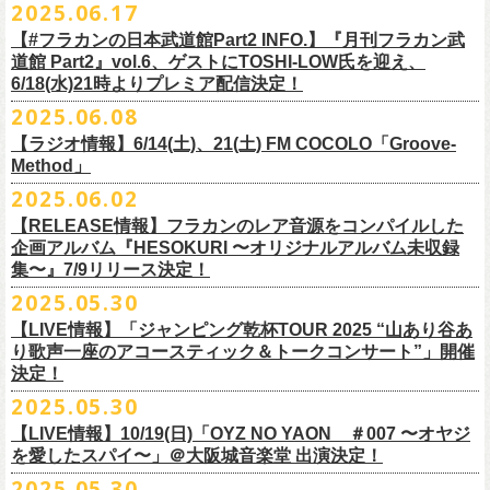
2025.06.17
☆リリース詳細☆
ト、7回目のゲストとして、
ラッパー・シンガソングライターのNovel
◎フラワーカンパニーズ ワンマンツアー「フラカンのチョイナチョイ
フラワーカンパニーズ デジタルシングル
【#フラカンの日本武道館Part2 INFO.】『月刊フラカン武
Coreの出演が決定！
楽曲の歌詞に着目し、
気鋭のイラストレーターが自らのフィルターを通
☆フラワーカンパニーズ web shop【ニワトリ堂】
道館 Part2』vol.6、ゲストにTOSHI-LOW氏を迎え、
ナ’25/’26」
「ただいま実演中/ピュアな匂いがチョイナチョイナ」
して、
その世界観を絵本として再構築するプロジェクト、”歌詞（うた）
フラワーカンパニーズと怒髪天が出演する子供ばんどデビュー45周年祝
https://flowercompanyzinc.stores.jp/
6/18(水)21時よりプレミア配信決定！
2025年
収録曲：
番組スタート直前スペシャルのvol.0としてスキマスイッチ、
第１回目の
の本棚”。その第４弾としてフラワーカンパニーズ「深夜高速」が7/11(金)
うツアー子供ばんど「おかげさまで45周年 〜 祝！生存確認スペシャル
10月25日(土) 熊本Django 16:30/17:00
1. ただいま実演中
2025.06.08
ゲストとしてTHE COLLECTORSの加藤ひさし(vo)と古市コータロー(
g)、
に発売。
〜『弱きを助け強きを挫く』心強き後輩たちに支えられ（涙）」、
改めまして、どうぞ宜しくお願い致します。
◎「ライブでこんにちは！手ぬぐい」
◎「HESOKURIアクキー」
10月26日(日) 長崎ホンダ楽器 15:30/16:00
2. ピュアな匂いがチョイナチョイナ
第２回目にHump Back、第３回目はスターダスト☆レビューの根本要、
これを記念し、絵本の作画を担当してくださったイラストレーターの丹
【ラジオ情報】6/14(土)、21(土) FM COCOLO「Groove-
7/20(日)大阪公演のチケットが完売御礼となっていましたが、ご好評につ
価格：800円(税込)
価格：1500円(税込)
11月3日(月・祝) 渋谷duo MUSIC EXCHANGE 15:15/16:00
＊各音楽サービスにて7/16(水)よりリリース
第４回目は南海キャンディーズの山里亮太、
第５回目は筋肉少女帯の大
Method」
下京子さんと、フラワーカンパニーズ・鈴木圭介によるサイン会＋トー
きチケット若干枚数追加発売決定しました！
サイズ：75×41ｍｍ
素材 ： 綿100％
11月8日(土) 徳島club GRINDHOUSE 16:30/17:00
槻ケンヂ、
そして第６回目はBRAHMANのボーカル・TOSHI-
LOWを招き
クショーをHMV&BOOKS SHIBUYA 6F イベントスペースで開催いたし
名古屋公演も絶賛発売中！
2025.06.02
サイズ：90cm × 33cm
6/14(土)、21(土) 20:00～21:00 FM COCOLO「Groove-Method」
11月9日(日) 米子AZTiC laughs 15:30/16:00
お届けしてきた今番組（全回アーカイブ配信中）、
第7回目となる今回の
ます。
３バンド、気合いパンパンで名古屋＆大阪でお待ちしております！
【RELEASE情報】フラカンのレア音源をコンパイルした
”GROOVE”というキーワードを軸に、楽曲の”
GROOVE”
を生み出すベー
11月15日(土) 福井CHOP 16:30/17:00
ゲストは、
初対面となるBMSG所属のラッパー・シンガソングライター
企画アルバム『HESOKURI 〜オリジナルアルバム未収録
シストが語る本格的な音楽プログラム
11月16日(日) 神戸VARIT. 15:30/16:00
のNovel Coreを招聘。
集〜』7/9リリース決定！
6月後半の２週に渡り、グレートマエカワがDJを担当します
11月29日(土) 名古屋E.L.L 16:30/17:00
「深夜高速」
を始めフラカンの曲に救われ影響を受けてきたと公言し、
★鈴木圭介（著）、丹下京子（絵） 歌詞（うた）の本棚 『深夜高速』
◎子供ばんど「おかげさまで45周年 〜 祝！生存確認スペシャル 〜『弱
2025.05.30
https://cocolo.jp/site/blog/6200/
11月30日(日) 静岡サナッシュ 15:30/16:00
自身の曲の歌詞にも入れ込むほどの思いを持つNovel Coreと、その噂を聞
発売記念イベント★
きを助け強きを挫く』心強き後輩たちに支えられ（涙）」
12月6日(土) 宇都宮HEAVEN’S ROCK VJ-2 16:30/17:00
【LIVE情報】「ジャンピング乾杯TOUR 2025 “山あり谷あ
いていたフラカンメンバーの、
お互いに嬉しさを隠せない貴重な初トー
・7月19日(土) 開場17:15/開演18:00 名古屋Electric Lady Land
10年ぶり2回目となる日本武道館公演『フラカンの日本武道館 Part2 〜
12月7日(日) 水戸LIGHT HOUSE 15:30/16:00
り歌声一座のアコースティック＆トークコンサート”」開催
クは必見！ いつか対バンという話にも！？
■開催日時：2025年7月13日（日） 13:00～
(問)JAILHOUSE 052-936-6041 www.jailhouse.jp
超・今が旬〜』を9月20日(土)
に開催するフラワーカンパニーズ、
武道館
決定！
12月13日(土) 盛岡CLUB CHANGE WAVE 16:30/17:00
■場所：HMV&BOOKS SHIBUYA 6F イベントスペース
・7月20日(日) 開場16:30/開演17:00 心斎橋Music Club JANUS (問)清水音
公演を直前に控えた9月3日(水)、
トークイベントを開催！
12月14日(日) 弘前KEEP THE BEAT 15:30/16:00
2025.05.30
7月21日(月祝)21:00より配信されます。
■内容：サイン会＋トークショー
泉 info@shimizuonsen.com
12月21日(日) 京都磔磔 15:30/16:00
8/24(日)F.A.D YOKOHAMAにて開催する「横浜ストーリー 〜武道館前の
【LIVE情報】10/19(日)「OYZ NO YAON ＃007 〜オヤジ
会場は登録有形文化財に指定されている京都・
紫
明
会館
にて、
2024年4月
12月22日(月) 京都磔磔 18:30/19:00
一撃〜」の一般チケットが本日6/29(日)10:00より発売開始！
フラカンの日本武道館公演のチケットは絶賛発売中。
を愛したスパイ〜」＠大阪城音楽堂 出演決定！
<イベント参加方法>
出演：子供バンド、怒髪天、フラワーカンパニーズ
よりスタートし今年2年目に突入した京都・α-
STATIONのフラワーカンパ
2026年
合わせてお見逃しなく！
電子チケットで対象商品をご予約ご購入いただいたお客様は先着にてイ
チケット料金：前売り オールスタンディング ￥6,900-（整理番号付/別途
10年ぶり2回目となる日本武道館公演『フラカンの日本武道館 Part2 〜
2025.05.30
ニーズのレギュラー番組「
CHARMING BONGO」の公開収録を兼ねて行