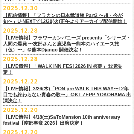
【会場】スタジオ841 埼玉県大里郡寄居町寄居1010
※6/13＠鳥羽はドリンク代なし
受付期間：
4/4(
土
)21:00
～
4/30(
木
)23:
59
◎「オクノマサヒコ Japan Tour2026初夏の陣〜奥野還暦イヤー記念
当初2月7日(土)でご案内しておりましたが、諸事情により、
チケット料金：前売り¥5.200(税込/D別/整理番号付)
※高校生以下は当日¥2,000キャッシュバック（
当日年齢を証明できるも
ますのでご注意ください。
2025.12.30
【出演】湯川トーベン、グレートマエカワ
※高校生以下は当日¥2,000キャッシュバック（
当日年齢を証明できるも
受付
URL
：
‘
https://eplus.jp/
sambomaster/
祭〜」
2月11日(水祝)からの発売に変更となりました。
一般チケット発売日：2026年3月8日(日)
の（学生証、保険証など）
のご提示が必要となります）
※撮影・録音・録画などは禁止とさせていただきます。また開場時のご
【チャージ】￥4,000
【配信情報】「フラカンの日本武道館 Part2 〜超・今が
の（学生証、保険証など）
のご提示が必要となります）
枚数制限
ご予定していただいた皆さまにはご迷惑おかけしますが、何卒宜しくお
プレイガイド：
一般チケット発売日：3月28日(土)
自分の席以外の席取りは
【予約】
旬〜」U-NEXTで12/30(火)正午よりアーカイブ配信開始！
一般チケット発売日：3月8日(日)10:00
・ライブハウス公演：お
1
人様
1
公演につき
1
枚まで
＊5/15(金)大阪ムジカジャポニカ
願い致します。
イープラス
お問い合わせ : 浮雲社中
contact@ml.ukigmo.org
ご遠慮ください。
https://www.facebook.com/p/%E3%82%B9%E3%82%BF%E3%82%B8%
プレイガイドなど詳細はライブページにてご確認ください
当落結果：
2025.12.28
5/2(
土
)13:00
予定
DJ&LIVE オクノマサヒコ
2024年9月に荻窪TOP BEAT CLUBでフラワーカンパニーズ＆うつみよう
問い合わせ：柳ヶ瀬アンツ
http://www.
ants69.com/information.html
※マスクの着用は任意となりますが、過度な発声や他のお客様のご迷惑
E3%82%AA%EF%BC%98%EF%BC%94%EF%BC%91-
https://flowercompanyz.com/live/2026/01/30/8956
入金期限：
5/4(
月
)21:00
(奥野真哉、グレートマエカワ)
◎フラワーカンパニーズ presents 「シリーズ・人間の爆発 〜
友部
さん
と
こ＆YOKOLOCO BAND合同企画として初開催、昨年は毎年恒例のフラワ
となる声量はお控えく
【LIVE情報】フラワーカンパニーズ presents「シリーズ・
61550212223544/
発券開始日：各公演日
10
日前～
ゲストDJ:45CLUB（mic&VITON6969）
鹿児島ー熊本のハイエース旅〜」
ーカンパニーズ主催イベント「DRAGON DELUXE」の特別編として11月
人間の爆発 〜友部さんと鹿児島ー熊本のハイエース旅
ださい。
＊追加された6/28(日)札幌公演は3/28(土)からの発売になります
ーーーーーーーーーーーーーー
18:00〜
日時：2026年4月5日(日) 開場14:30 開演15:00
（仮）〜」＠熊本Django 開催決定！
に名古屋DIAMOND HALで行ったスペシャル企画「俺たちのザ・ベストテ
※飲食を伴うイベントのため、公演当日、体調不良や発熱症状のある方
¥3,000(ドリンク別)
会場：熊本Django
ン」。
は、来場をご遠慮いただ
2025.12.28
◎「まいう〜ロックフェス2026」
6/28(日) 札幌musica hall cafe 開場15:30/開演16:00 問：浮雲社中
整理番号あり
出演：フラワーカンパニーズ、
友部
正人
1978年〜1989年まで放送されていた伝説の歌番組【ザ・ベストテン】の
きますようお願いいたします。
【LIVE情報】「WALK INN FES! 2026 IN 桜島」出演決
【公演日】2026/2/10 (火)
チケット料金：4,800円（税込/整理番号付/ドリンク代別）
U25(25歳以下〜入場ラスト・要証明)¥2,000(D別）
チケット料金：5200円（税込/ドリンク代別/整理番号付）
トリビュート企画として、誰もが口ずさめる当時ヒットした歌謡曲のみ
※ミュージシャンによるトークイベントですが、音楽の話は一切いたし
定！
【開場/開演】18:30/19:00
※高校生以下は当日¥2,000キャッシュバック（
当日年齢を証明できるも
2/28 19時よりこちらのフォームで予約開始！
一般チケット発売日：2026年2月11日(水祝)10:00
で全て構成するカヴァーライヴとなる今企画。同時代に音楽に目覚めた
ませんのでご了承ください。
2025.12.22
【会場】荻窪 TOP BEAT CLUB
の（学生証、保険証など）
のご提示が必要となります）一般チケット一
https://musicaja.info/11920
釜石市民ホール TETTOで開催される「Mobstyles presents
プレイガイド：イープラス
バンドマンたちが数々の昭和歌謡曲へのリスペクトを全身全霊でぶつけ
【出演】オーバーオールズ（石塚英彦、三宅伸治、グレートマエカワ、
般チケット発売日：3月28日(土)10:00
【LIVE情報】3/26(木)「PON pre WALK THIS WAY〜12年
KOKOKARA」にフラワーカンパニーズの出演が決定！
問い合わせ：熊本Django
る、そのスペシャルなステージの噂は各所に拡がり、次回への熱望の声
公演に関するお問い合わせ 新宿ロフトプラスワン 03-3205-6864
石塚幸作）／GSK／どんぐりパワーズ／工膝わたる（THE NUGGETS）
目でも終わらない青春の歌〜」＠KT ZEPP YOKOHAMA 出
フラワーカンパニーズのアコースティック企画「
フォークの爆発2026」
＊5/16(土)広島bar edge
本日よりオフィシャル先行の受付もスタート！
を受け、「俺たちのザ・ベストテン2026」の開催が決定！
主催：音楽と人編集部 https://ongakutohito.com/
【前売】￥5,000 ( +1D)
演決定！
の開催が決定！
DJ&LIVE オクノマサヒコ
東日本大震災から15年、新たなスタートを応援するイベント、ぜひお待
トークイベント〈第11回！ 僕たち、プロ野球大好きミュージシャンで
【発売場所】イープラス／Peatix
2025.12.20
(奥野真哉、グレートマエカワ)
ちしております。
5月、東京・荻窪TOP BEAT CLUB、さらに待望の初の大阪・十三GABU
す！〉の開催決定！
【イープラス URL】https://eplus.jp/sf/detail/4461090001-P0030001
今年は、通常のアコースティック・スタイル「〜
座って演奏するスタイ
ゲストDJ:OKA-T／SAKI／HYNG
と、2公演での開催となる。
【LIVE情報】4/18(土)SaToMansion 10th anniversary
【Peatix URL】https://peatix.com/event/4782289
U-NEXTにて独占ライブ配信された9月20日(土)開催の日本武道館公演『フ
ルです〜」でのライヴに加え、
新たな試みとして歌とアコースティック
18:00〜
◎「Mobstyles presents KOKOKARA」
ベストテン世代による、ベストテン世代のための、そしてベストテン世
festival【南部事変 2026】出演決定！
【発売日】1/13 18:00
ラカンの日本武道館 Part2 〜超・今が旬〜』の模様が、12/30(火)正午よ
ギター一本とコーラスと小
物の楽器などで構成するライヴ「ミニマル巡
¥3,000(ドリンク別)
日時：2026年3月20日(金祝) 開場16:00 / 開演 17:00
代じゃなくてもきっと楽しんでいただける、懐かしくも新鮮でとびきり
2025.12.20
【問】TOP BEAT CLUB 03-6913-5433
り再びU-NEXTにてアーカイブ配信スタート！