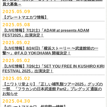
5000
http://fobkikaku.co.jp
チケット料金：
16．すべての若さなき野郎ども
員大募集～
エレキセットとは一味違ったフラカンのアコースティックライブ、どう
<受付期間>
番組の中でアイボリーズのオリジナル曲として、アタック西本が書いた
ウエスト/ヒップ/ワタリ/裾幅/股下
ンパニーズの主催イベント。
出演：怒髪天、フラワーカンパニーズ
【指定席】前売料⾦(税込)：
¥7200
17．ディスイズナゴヤ
ぞお楽しみに！
2025年7月2日(水)18:00 ～ 2025年7月6日（日）22:00 (入金終了23:00)ま
歌詞にフラカンメンバーが作曲、アレンジを担当したことがきっかけ
S ＞ 100 / 111 / 37 / 26 / 68
■vol.4：山里亮太（南海キャンディーズ）
2025.05.09
チケット料金：全自由 前売￥6,900-（ドリンク代別）＊未就学児童入場
【芝⽣⾃由席】前売料⾦(税込)：
¥6900
今年2025年9月20日(土)開催「フラカンの日本武道館 Part2 〜超・今が
18．失格（2013 Mix ver.)
で
で、今回の対バンが実現しました！
M ＞ 105 / 116 / 38 / 26.5 / 70
https://youtube.com/live/_ipE-Na37yY
14回目となる今年はいつもと趣向を変え、9/20(土)開催「
フラカンの日本
【グレートマエカワ情報】
不可(小学生以上のご入場される方全てにチケット必要)
問い合わせ：清⽔⾳泉 06-6357-3666 (平⽇12:00〜17:00) /
旬〜」、今回も日本全国各地からたくさんの方に集まっていただけるよ
19．どっち坊主大会
◎フラワーカンパニーズ アコースティック・ワンマンツアー
※上記受付期間内でも、規定枚数に達し次第、受付は終了させていただ
L ＞ 110 / 121 / 39 / 27 / 72
武道館Part2 〜超・今が旬〜」
のアフターパーティー的イベントとして親
一般チケット発売日：7月19日(土)
info@shimizuonsen.com
うに！全国より”フラカンの日本武道館 日本全国宣伝隊員“を大募集致しま
2025.05.08
「
フォーク
の
爆発
2025～座って演奏するスタイルです～」
きます。
一般チケットは6/8(日)より発売開始！
※商品の特性上、サイズ表記から1～2cm程度の誤差が生じる場合がござ
◾️vol.5
◎押競満寿「オクノマサヒコのDJ Dinners〜2025、初夏〜」
しい仲間たちをゲストに
迎えての特別編を企画。
す！
※こちらの商品は、Sony Music Shop、ライブ会場での販売となります
【LIVE情報】7/12(土)「ADAM at presents ADAM
完売必至の初ツーマン、どうぞお楽しみに！
います。
ゲスト：大槻ケンヂ（筋肉少女帯/特撮/オケミス）
5/20(火) OPEN 18:00 CLOSE 23:00 (L/O 22:30)
昨年9月に荻窪TOP BEAT CLUBで行われ好評を博した、フラカン＆ヨコ
☆Sony Music Shop
FEST2025」出演決定！
・7月5日(土)
■予約有効期間
※写真参照 :鈴木圭介、グレートマエカワ S着用/ 竹安堅一 M着用/ミスタ
https://www.youtube.com/watch?v=1EMet2dx9d4
【DJ】奥野真哉、グレートマエカワ
ロコ合同企画「
俺たちのザ・ベストテン〜グレートマエカワ AGE55 前夜
10年前に続き、今回も宣伝隊員のお仕事としてお願いしたいのは学校や
https://www.sonymusicshop.jp/m/item/itemShw.php?
会場：福島・喜多方 大和川酒造北方風土館
予約日含めず１日間
2025.05.02
◎それゆけ！大宮セブンpresents「はぐれ者たちの宴」フラワーカンパニ
ー小西 L着用
※お店のキャパシティに限りがあるため、混雑状況によっては時間制の
祭〜」の第2弾、1978年〜
1989年まで放送されていた伝説の歌番組【ザ・
お店、そのほか人目につく場所への[ポスター貼り]と[フライヤー置き]の
site=S&ima=2253&utm_source=upcocoming&utm_medium=owned&utm_
時間：Open 15:30 / Start 16:00
※2025年7月6日(日)注文分に限り、2025年7月6日(日) 23:00入金締め切
ーズ×アイボリーズ ツーマンライブ
入れ替えとさせていただきます。何卒、ご了承ください。
ベストテン】
のトリビュートライヴとして、
全曲当時のヒット曲でのカ
【LIVE情報】8/24(日)「横浜ストーリー 〜武道館前の一
ポスター＆フライヤー大作戦！
campaign=DQCL000003946&cd=DQCL000003946&srsltid=AfmBOopGUP
◎「チキパン(CHICKEN PUNKS)ジャージ」
チケット料金：前売 ¥5,500（税込／全自由・整理番号付／ドリンク代別
りとなります。
日時：2025年7月23日(水) 開場：18:15 開演：19:00
【料金】2000円 （1ドリンク付き）
ヴァーライヴをお届けします！
撃〜」＠F.A.D YOKOHAMA 開催決定！
作戦を決行いただきましたら、展開していただいている様子を写真に撮
f67JLrBdn1yt7FcWbN_7xUiKMo2OoT8SAQ2R-InUmvVzJt
途要）
価格：￥6,800(税込）
会場：下北沢シャングリラ
【会場】押競満寿 〒151-0062 東京都渋谷区元代々木町25-5
2025.05.02
ってお送りください。フラカン公式SNSにてアップさせていただきま
一般チケット発売日：5月25日(日)
■電子チケット表示期間
ボディ：ネイビー/ホワイト、ライトグレー/ネイビー
出演：フラワーカンパニーズ
ベストテン世代による、ベストテン世代のための、
そしてベストテン世
す。
【LIVE情報】7/26(土)「SET YOU FREE IN KUSHIRO KIRI
プレイガイド：
2025年7月10日(木)～ イベント当日まで
素材 ： ポリエステル 100％ スムース ※ファスナーはダブルスライダー
アイボリーズ
＝＝＝＝＝＝＝＝＝＝＝＝
代じゃなくてもきっと楽しんでいただける、
懐かしくも新鮮でとびきり
FESTIVAL 2025」出演決定！
イープラス
※イベント当日に「入場画面」から進むことができます
サイズ：S / M / L / XL
Vo. アタック西本（ジェラードン）
◎オーバーオールズ
贅沢なステージショウ！
宣伝隊員のみなさま、そしてご協力いただいたお店、学校を「フラカン
2025.05.02
チケットぴあ
＜製品サイズ＞
Gt. 村上（マヂカルラブリー）
6/25(水)吉祥寺MANDA-LA2
乞うご期待！
の日本武道館Part2 サポーター」に認定、フラカンの日本武道館Part2 ス
ローチケ
＜チケット受付に関してのご注意＞
S ： 身丈60cm / 身幅52cm / 裄丈80cm
Ba. 根建太一（囲碁将棋）
出演・オーバーオールズ
【ニワトリ堂より】「正しい哺乳類ツアー2025」グッズの
テッカー（サポーター限定カラー）を差し上げます！
楽曲の歌詞に着目し、
気鋭のイラストレーターが自らのフィルターを通
問い合わせ：ノースロードミュージック仙台
※ご購入はおひとり様1枚までとさせていただきます。
M ： 身丈64cm / 身幅57cm / 裄丈84cm
一部、「フラカンの日本武道館 Part2」プレグッズ 通販の
Key. SJ（GAG）
[三宅伸治(vo.g)/石塚英彦(vo)/グレートマエカワ(b)/石塚幸作(ds)]
◎フラワーカンパニーズ presents 「DRAGON DELUXE 2025〜特別
して、
その世界観を絵本として再構築するプロジェクト、”歌詞（うた）
お知らせ
※ご購入されたご本人様のみご参加可能になります。分配や譲渡はでき
L ： 身丈68cm / 身幅62cm / 裄丈87cm
Dr. 南條庄助（すゑひろがりず）
GSK /GUEST Vo:石塚くるみ[pèyang(vo.b)ポトフ(g)アルパカ(ds)]
================================================
編〜」【俺たちのザ・ベストテンPart2】
＊フラカンの日本武道館Part2 ステッカー（サポーター限定カラー：ゴー
の本棚”。
・7月6日(日)
ませんので、予めご了承ください。
XL ： 身丈71cm / 身幅68cm / 裄丈90cm
料金：前売5,000円 当日：5,800円（税込/ドリンク代700円別途要）
【時間(全日共通)】
2025.04.30
日時：10月17日(金) Open 18:15 / Start 19:00
ルド
）
いつもニワトリ堂をご利用いただき有難うございます。
その第４弾としてフラワーカンパニーズ「深夜高速」
の絵本化が決定！
会場：東京・江東区文化センターホール
※本受付は先着順となります。規定枚数に達し次第、受付を終了いたし
※上記サイズはあくまでも目安の寸法です
一般発売：6月8日（日）10:00
OPEN 18:30 /START19:30
文・天野史彬
会場：名古屋DIAMOND HALL
【グレートマエカワ、竹安堅一情報】