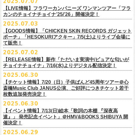
2025.07.07
出演：フラワーカンパニーズ、FUNKIST、RED JETS、THE
EN3 真冬の盆踊り
■7月8日(火)18:00〜19:00 FM COCOLO「おとといラジオ」
ゲスト：加藤ひさし、古市コータロー(THE COLLECTORS)
＊「ザッツオーライ」
SANDMA（O.A）
【LIVE情報】フラワーカンパニーズ ワンマンツアー「フラ
＊鈴木圭介、グレートマエカワ コメントOA！
9/20(土)「フラカンの日本武道館 Part2 〜超・今が旬〜」開催に向け、た
https://www.youtube.com/watch?
https://SPACESHOWERFUGA.lnk.
v=kTtAgK2Iq4A&t=2345s
to/thatsallright
カンのチョイナチョイナ’25/’26」開催決定！
チケット料金：前売:¥5000 ※入場時別途ドリンク代¥600要
encore2
https://x.com/ototoi_radio
くさんの人にフラカンの魅力を届けてくださいね！
2025年9月20日(土)開催、フラワーカンパニーズ日本武道館ワンマンライ
プレイガイド：
https://eplus.jp/sf/detail/4369140001
EN4 NUDE CORE ROCK’N’ROLL
2025.07.03
ブ「フラカンの日本武道館 Part2 〜超・今が旬〜」オフィシャルグッズ
■vol.2
＊「すべての若さなき野郎ども」
スペシャルグッズ内容；
を一挙公開！
ゲスト：Hump Back
https://SPACESHOWERFUGA.lnk.
to/subetenowkasanakiyaroudomo
【GOODS情報】「CHICKEN SKIN RECORDS ガジェット
◎世界でひとつだけのフラカンオリジナルTシャツ（「フラカンの日本武
そして、本日より、事前通販受付をスタートいたします。
https://www.youtube.com/watch?
v=6XTayyWwFP0&t=6s
ポーチ」「HESOKURIアクキー」7/5(土)よりライブ会場に
道館 Part2」ライブ写真をプリント・デザインしたTシャツ）：1名様
て販売！
＊「友達100万人」
◎「フラカンの日本武道館 Part2」グッズ サイン入り（何が届くかはお
一部商品は製造に時間を要するため、7/22(火)より生産開始となります。
■vol.3
https://SPACESHOWERFUGA.lnk.
to/tomodachihyakumannin
2025.07.02
フラワーカンパニーズ 新作グッズが登場！
楽しみ）：5名様
それを踏まえ、【7/21(月祝)23:59まで】にご注文いただいた超早期ご購
ゲスト：根本要（スターダスト☆レビュー）
◎うつみようこ＆YOKOLOCO BAND
【RELEASE情報】新作「ただいま実演中/ピュアな匂いが
入対象の方には、確実にお届け＆超早期ご注文特典ステッカー（裏面に
https://www.youtube.com/watch?
v=OMoBtAjSn-w
日時：12/23(火)Open 18:00 / Start 19:00
チョイナチョイナ」7/16(水)よりデジタル配信決定！
充電器やケーブル、モバイルバッテリーなどまとめて持ち運びできる
※キャンペーン参加にはXアカウントが必要となります。
メンバーからのお礼メッセージ入り）をお付けいたします！
会場：京都磔磔
2025.06.30
「CHICKEN SKIN RECORDS ガジェットポーチ」、
※賞品の選択は出来ません。予めご了承ください。
■vol.4：山里亮太（南海キャンディーズ）
フラワーカンパニーズが20枚目のアルバム『正しい哺乳類』
を今年1月に
チケット料金：前売¥5000 / 当日¥5500
7/9(水)に発売する企画アルバム『HESOKURI ～オリジナルアルバム未収
【チケット情報】7/20（日）子供ばんど45周年ツアー＠⼼
7/22(火)以降のご注文＆公演当日ご購入の方にもなるべくお届けできるよ
https://youtube.com/live/_ipE-
Na37yY
リリースしたばかりの中、早くも新曲2曲を制作！
チケット取り扱い：
録集～』発売を記念した「HESOKURIアクキー」、
斎橋Music Club JANUS公演、ご好評につきチケット若干
★応募方法
う製作したいと思いますが、商品によって、場合によっては完売となる
そのタイトルは「ただいま実演中」と「
ピュアな匂いがチョイナチョイ
・磔磔店頭（販売中）
こちらの2種を
7/5(土)フラワーカンパニーズ アコースティック・ワンマ
枚数追加発売決定！
1.キャンペーン公式ページ
https://flowercompanyz.mixlist.app/
にアクセ
可能性がございます。ご希望の方はどうぞお早めにご注文ください！
■vol.5
ナ」。
・7/12(土)10:00〜7/24(木)23:59 イープラスプレオーダー
ンツアー 「フォークの爆発2025～座って演奏するスタイルです～」＠
喜
2025.06.30
スします。
ゲスト：大槻ケンヂ（筋肉少女帯/特撮/オケミス）
出来立てほやほやの今2曲をダブルAサイドシングルとして7/
16(水)にデジ
・8/9〜 一般発売（イープラス）
多方 大和川酒造北方風土館 より販売致します！
2.キャンペーン公式ページで、Spotifyの特別プレイリストを作成。
https://www.youtube.com/watch?
v=1EMet2dx9d4
タル配信することが決定！
【イベント情報】7/13(日)絵本「歌詞の本棚 『深夜高
イープラス販売URL（プレオーダー・一般共通）
3.作成したプレイリストを
#フラカンプレイリスト
をつけてXでシェア。
◎「フラカンの日本武道館 Part2 〜超・今が旬〜」オフィ
速』」 発売記念イベント」＠HMV&BOOKS SHIBUYA 開
https://eplus.jp/sf/detail/
4361520001-P0030001
4.フラワーカンパニーズ公式Xのキャンペーンポストをリポストして完了
■vol.6
催決定！
どうぞお楽しみに！
シャルグッズ事前通販ページ
◎「チョイナチョイナトートバッグ」
価格：¥2,000(税込)
です。
ゲスト：TOSHI-LOW（BRAHMAN）
2025.06.29
カラー：ストーンブルー、スモーキーピンク
https://capitalradioone.jp/
SHOP/387158/list.html