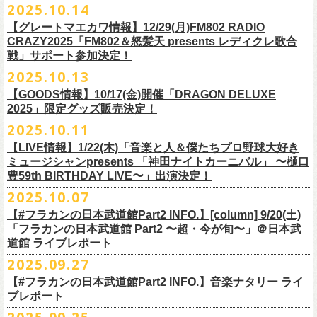
2025.10.14
てきた日」】
＊12/4(木)配信開始予定
Riip Beer他（Ever Green Imports）
＊12/4(木)配信開始予定
注意事項
＊U-NEXT独占ライブ配信詳細
人生を変えた1枚のレコードについて訊く「ロックンロールが降ってきた
◎ フラワーカンパニーズ「神さまツアー」～年末恒例磔磔2デイズ～ 1
＊11/20(木)より配信中
【グレートマエカワ情報】12/29(月)FM802 RADIO
Y.MARKET BREWING
◎ フラワーカンパニーズ「神さまツアー」～年末恒例磔磔2デイズ～ 1
※営利目的のチケットの転売は固くお断り致します。転売チケットは入
◎フラワーカンパニーズ「フラカンの日本武道館 Part2 〜超・今が
日」に、先ごろ、二度目の日本武道館公演を成功させたフラワーカンパ
日目 2023.12.13 京都磔磔
◎「フラカンの横浜アリーナ -リモートライヴ編- 〜生き続けてる事は最
CRAZY2025「FM802＆怒髪天 presents レディクレ歌合
US BREWERY（近日発表！）
日目 2023.12.13 京都磔磔
場をお断りする場合もあ
旬〜」
ニーズのグレートマエカワが登場。自身の音楽人生とフラワーカンパニ
◎ フラワーカンパニーズ「神さまツアー」～年末恒例磔磔2デイズ～ 2
戦」サポート参加決定！
大のメッセージ！〜」
US BREWERY（近日発表！）
◎ フラワーカンパニーズ「神さまツアー」～年末恒例磔磔2デイズ～ 2
りますのでご注意ください。
年末恒例となっている大晦日ライブ「ヤングナイター」改め、「ヤング
配信日：2025年12月5日(金)19:00〜 ※見逃し配信あり
ーズの現在地を語る。
日目 2023.12.14 京都磔磔
＊11/27(木)より配信中
2025.10.13
US BREWERY（近日発表！）
日目 2023.12.14 京都磔磔
※撮影・録音・録画などは禁止とさせていただきます。また開場時のご
デーゲーム’25」の開催が決定！
視聴料：U-NEXT月額会員視聴無料配信URL：
https:
https://donutroll.tokyo/wd/20251110_donut20/
◎『フラワーカンパニーズ「ゾロ目だョ全員集合!〜フラカン33年、野音
自分の席以外の席取りは
【GOODS情報】10/17(金)開催「DRAGON DELUXE
//t.unext.jp/r/flowercompanyz
99年〜」2022.9.23 日比谷野外大音楽堂』
出演アーティスト：
ご遠慮ください。
2025」限定グッズ販売決定！
12月31日(水)＠新代田LIVE HOUSE FEVERにて、今年は14:00からライ
アホマイルド坂本（MC）
※飲食を伴うイベントのため、公演当日、体調不良や発熱症状のある方
ブスタート！
2025.10.11
＊U-NEXT過去ライブ作品配信詳細
10月17日(金)＠名古屋DIAMOND HALLにて開催するフラワーカンパニー
は、来場をご遠慮いただ
年越しのライブ配信はございません。
※配信開始日は変更になる場合があります
【LIVE情報】1/22(木)「音楽と人＆僕たちプロ野球大好き
＊＊＊＊＊＊
ズ presents 「DRAGON DELUXE 2025〜特別編〜」【俺たちのザ・ベス
2月6日（金）
きますようお願いいたします。
チケットの発売日は11月15日(土)。
10月25日(土)よりスタートしたフラワーカンパニーズ ワンマンツアー
ミュージシャンpresents 「神田ナイトカーニバル」 〜樋口
ーーー12/5(金)19:00〜U-NEXTにて独占ライブ配信開始！ーーー
トテンPart2】
◆音楽◆
※ミュージシャンによるトークイベントですが、音楽の話は一切いたし
「フラカンのチョイナチョイナ’25/’26」 ポスターをニワトリ堂にて限定
豊59th BIRTHDAY LIVE〜」出演決定！
①11/20(木)配信開始予定
◎フラワーカンパニーズ「フラカンの日本武道館 Part2 〜超・今が
の限定グッズとして、アクリルキーホルダーの販売が決定！
bird
ませんのでご了承くださ
今年も充実のライブ・
ツアー活動を行なってきたフラカンの2025年のラ
販売致します。
◎「フラカンの横浜アリーナ -リモートライヴ編- 〜生き続けてる事は最
2025.10.07
旬〜」
当日会場にて販売いたします。
THE LOCAL PINTS
い。
『音楽と人』で好評連載中のBUCK∞TICKのベーシスト・樋口豊のコラム
イブ納めとな
る今公演、どうぞお楽しみください！
10月30日(木)9:00〜販売開始となります。
大のメッセージ！〜」 2020.8.27 横浜アリーナ *無観客配信ライブ
配信日：2025年12月5日(金)19:00〜 ※見逃し配信あり
【#フラカンの日本武道館Part2 INFO.】[column] 9/20(土)
「タイガース、今年も優勝だ!!」から派生したトークイベント〈僕たち、
＊数に限りがございます。
視聴料：U-NEXT月額会員視聴無料
「フラカンの日本武道館 Part2 〜超・今が旬〜」＠日本武
◆お笑いステージ◆
公演に関するお問い合わせ LOFT9 Shibuya
プロ野球大好きミュージシャンです！〉presentsによるライヴの開催が決
◎フラワーカンパニーズ大晦日ライブ「ヤングデーゲーム’25」
②11/27(木)配信開始予定
配信URL：
https:
//t.unext.jp/r/flowercompanyz
道館 ライブレポート
レギュラー
https://www.loft-prj.co.jp/schedule/loft9/contact
定！
日時：12月31日（水）OPEN 13:30/ START 14:00
◎ワンマンツアー「フラカンのチョイナチョイナ’25/’26」 ポスター
◎「ゾロ目だョ全員集合!〜フラカン33年、野音99年〜」
2022.9.23 日比
＊＊＊＊＊＊
長州小力
2025.09.27
主催：音楽と人編集部
https://ongakutohito.com/
樋口豊さん59歳の誕生日2日前の開催となる今企画、
会場：新代田LIVE HOUSE FEVER
価格：900円(税込) *送料別
谷野外大音楽堂
まーな
出演は、トークイベントでお馴染みの〈プロ野球大好きミュージシャ
一般チケット発売日：前売 ￥5,500（税込／D代別）※お土産ステッカー
【#フラカンの日本武道館Part2 INFO.】音楽ナタリー ライ
＊サイズ：B2（515mm×728mm）
年末恒例FM802主催のロック大忘年会「FM802 ROCK FESTIVAL RADIO
ン〉たちを中心としたスペシャルバンド（グレートマエカワが参加）、
ブレポート
付き
＊販売期間：2025年10月30日(木)9:00 〜 ※在庫が無くなり次第終了
③12/4(木)配信開始予定
10月25日＠熊本Djangoを皮切りに30箇所31公演を回る全国ワンマンツア
CRAZY 2025」最終日12/29(月)、怒髪天がハウスバンドとなり、一夜限り
2月7日（土）
POLYSICS、そしてフラワーカンパニーズ。
※保護者同伴に限り高校生以下入場可能、当日￥2,
000キャッシュバック
＊2025年11月上旬〜発送予定