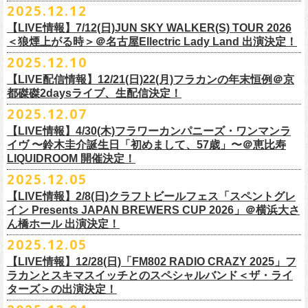
＊以下過去ライブ作品も配信中
ナレーションも担当しております。
2025.12.12
7/4(土)岡山・倉敷新渓園敬倹堂 16:30/17:00 問：キャンディープロモ
ラワーカンパニーズの出演が決定！
一般チケット発売は1月31日。
クハラカズユキ(Dr)
完全生産限定盤のため売り切れ次第販売終了。どうぞお早めに！
『Maximum Top Beat!!』
◎「フラカンの横浜アリーナ -リモートライヴ編- 〜生き続けてる事は最
ぜひチェックしてください！
ーション岡山
どうぞお見逃しなく！
【LIVE情報】7/12(日)JUN SKY WALKER(S) TOUR 2026
フラワーカンパニーズが不定期で行なっている２マンライブ企画「シリ
チケット料金：前売¥5,500(税込/ドリンク代別途要/整理番号付)
3rd Anniversary of Top Beat Club
大のメッセージ！〜」 2020.8.27 横浜アリーナ *無観客配信ライブ
7/5(日)兵庫・神戸クラブ月世界 15:30/16:00 問：清水音泉
＜狼煙上がる時＞＠名古屋Ellectric Lady Land 出演決定！
◎「WALK INN FES! 2026 IN 桜島」
ーズ・人間の爆発」、SCOOBIE Dを迎え、2026年5月に奈良と岐阜での
チケット発売日：2/11(水・祝)
商品詳細：
うつみようこ＆Yokoloco Band “ワンマン！”
◎「ゾロ目だョ全員集合!〜フラカン33年、野音99年〜」
2022.9.23 日比
7/11(土)岐阜・郡上八幡Club Layla 16:30/17:00 問：クラブレイラ
日付：4月4日(土) ,5日(日) ※日割り発表は後日となります
◎「フラカンと行くザ50回転ズの故郷巡りツアー！」
開催が決定！
問い合わせ：十三GABU
LIVE Blu-ray+CD『フラカンの日本武道館 Part2 ～超・今が旬～』
2025.12.10
【公演日】2026/2/5 (木)
3月26日(木)＠KT ZEPP YOKOHAMAで開催される「PON pre WALK
谷野外大音楽堂
7/19(日)東京・有楽町I’M A SHOW 15:15/16:00 問：ネクストロード
会場：南栄リース桜島広場(桜島多目的広場野外ステージ)
日時：2026年4月9日(木) 18:30 OPEN / 19:00 START
内容：Blu-ray+2CD+LIVE PHOTO BOOK(72p） *三方背BOX仕様
【会場】荻窪 TOP BEAT CLUB
THIS WAY〜12年目でも終わらない青春の歌〜」にフラワーカンパニーズ
【LIVE配信情報】12/21(日)22(月)フラカンの年末恒例＠京
◎ フラワーカンパニーズ「神さまツアー」～年末恒例磔磔2デイズ～ 1
8/1(土)福岡・門司BRICK HALL 16:30/17:00 問：ブリックホール
出演：
会場：大阪・堺ファンダンゴ
2025年もお互いに充実のライブを展開してきた両者によるガチンコ対バ
◎フラカン＆ヨコロコ合同企画「俺たちのザ・ベストテン2026」東京編
価格：¥11,000(税込)
【開場/開演】19:00 / 19:30
の出演が決定しました！
都磔磔2daysライブ、生配信決定！
日目 2023.12.13 京都磔磔
8/2(日)福岡・門司BRICK HALL 15:30/16:00 問：ブリックホール
ーゲストアーティスト
出演：フラワーカンパニーズ、ザ50回転ズ
ン、熱すぎるステージになること必至！
【昭和の歌番組を代表する『ザ・ベストテン』のトリビュートLIVE。
発売日：2026年1月30日
【出演】うつみようこ＆Yokoloco Band
本日よりチケット最速先行受付も開始！
2025.12.07
2026年4月18日(土)岩手県二戸市九戸城跡で開催される、結成10周年を迎
◎ フラワーカンパニーズ「神さまツアー」～年末恒例磔磔2デイズ～ 2
チケット料金：5,500円（税込/整理番号付/ドリンク代別）
HEY-SMITH / RHYMESTER / バックドロップシンデレラ / KALMA / 打首
チケット料金：前売り 5,000円(ドリンク代別途)
一般チケット発売は3月8日。
数々の昭和歌謡のカヴァーだけの一夜】
販売場所：フラワーカンパニーズweb shop「ニワトリ堂」
【前売】5,000円 (+1D）
お見逃しなく〜
えるSaToMansion主催のイベント【南部事変 2026】にフラワーカンパニ
日目 2023.12.14 京都磔磔
【LIVE情報】4/30(木)フラワーカンパニーズ・ワンマンラ
※7/4＠倉敷はドリンク代なし、7/19＠東京は全席指定
獄門同好会 / 友部正人 / bacho / THE BOYS&GIRLS
※整理番号あり
どうぞお見逃しなく！
日時：5/19(火)開場18:30／開演19:00
（https://flowercompanyzinc.stores.jp/）、フラワーカンパニーズ ライブ
【当日】5,500円 (+1D）
ーズの出演が決定しました！
イヴ 〜鈴木圭介誕生日「初めまして、57歳」〜＠恵比寿
※高校生以下は当日¥2,000キャッシュバック（
当日年齢を証明できるも
/ SOIL&”PIMP”SESSIONS / フラワーカンパニーズ / SIX LOUNGE / THE
※小学生以上有料、未就学児童入場不可
会場：東京・荻窪TOP BEAT CLUB
会場
【発売場所】イープラス／Peatix
◎「PON pre WALK THIS WAY〜12年目でも終わらない青春の歌〜」
LIQUIDROOM 開催決定！
■U-NEXT問い合わせ：
https://help.
unext.jp/info-video/detail/
info403b
の（学生証、保険証など）
のご提示が必要となります）
FOREVER YOUNG / ENTH / Hump Back / The Birthday (クハラカズユ
チケット発売：2026年1月31日(土)午前10時～
◎フラワーカンパニーズpresents『シリーズ・
人間の爆発』
出演：
※完全生産限定盤のため、生産分完売次第販売終了
【一般発売日】12/13 10:00〜
日時：2026年3月26日(木) 開場17:30 / 開演18:30
◎SaToMansion 10th anniversary festival【南部事変 2026】
2025.12.05
一般チケット発売日：3月28日(土)
キ, ヒライハルキ, フジイケンジ)
イープラス
https://eplus.jp/sf/detail/
4450790001-P0030001
日時：5月30日(土) 開場 16:30 / 開演 17:00
真城めぐみ(Vo)
【イープラス URL】
https://eplus.jp/sf/detail/4450650001-P0030001
会場：KT ZEPP YOKOHAMA
▼CM 概要
日時：2026年4月18日(土) 開城 10:00 / 閉城 17:30 予定
ー鹿児島アーティスト
会場：奈良NEVER LAND
うつみようこ(Vo)
【LIVE情報】2/8(日)クラフトビールフェス「スペントグレ
【Peatix URL】
https://peatix.com/event/4740570
出演：Hump Back/四星球/フラワーカンパニーズ … and more!!
TOYOTA RAV4「LOVE FOREVER」篇
会場：岩手県二戸市九戸城跡
https://www.city.ninohe.lg.jp/info/335
人性補欠 / Tonto / その日暮らし / 花想い / Noisy Laf / 椿井紗代 / Wiθ /
日時：2026年4月11日(土) 16:30 OPEN / 17:00 START
出演：フラワーカンパニーズ/SCOOBIE DO
鈴木圭介(Vo)
イン Presents JAPAN BREWERS CUP 2026」＠横浜大さ
【入場順】1.イープラス 2.Peatix
チケット料金：¥5,0OO(1F立ち見)¥6,0OO 1Drink別(2F指定席)
＊TOYOTA「RAV4」オフィシャルサイト：
https:/
/toyota.jp/rav4/
その他詳細：SaToMansion 公式サイト：
https://satomansion.com/
Poly lism / DJ Msize /ともそだちBAND / +オーディショングランプリ
ん橋ホール 出演決定！
会場：島根・出雲アポロ
チケット料金：前売り¥5.200(税込/D別/整理番号付)
ミスター小西(Vo)
2026年2月 「初恋の嵐 西山達郎生誕祭～初恋の嵐 カモンアゲイン!2026
【問】TOP BEAT CLUB 03-6913-5433 info@topbeatclub.com
※1Drink別
竹原ピストルさん（バンド編成）との対バンライブが決定！
ーー
出演：フラワーカンパニーズ、ザ50回転ズ
一般チケット発売日：2026年3月8日(日)
奥野真哉(Key)
～」開催ゲストボーカルとして、
2025.12.05
※入場制限:4歳以上チケット必要
■チケット先行発売
チケット料金：前売り 5,000円(ドリンク代別途)
問い合わせ：奈良NEVER LAND
http://nara-neverland.
com/pc/info.html
中森泰弘(G)
鈴木圭介に出演が決定！
※チケット整理番号付き
【LIVE情報】12/28(日)「FM802 RADIO CRAZY 2025」フ
◎竹原
ピストル“
竹原
ピストルとフラワーカンパニーズのツーマンライブ”
・イープラス 12/29 12:00~
※整理番号あり
竹安堅一(G)
＊チケット最速先行受付：2026年12月22日(月)20:00〜
ラカンとスキマスイッチとのスペシャルバンド＜ザ・ライ
日時：2026年2月18日（水）OPEN 18:15/START 19:00
・WALK INN STUDIO！099-296-9888
※小学生以上有料、未就学児童入場不可
日時：5月31日(日) 開場 15:30 / 開演 16:00
グレートマエカワ(B)
◎「初恋の嵐 西山達郎生誕祭～初恋の嵐 カモンアゲイン!2026～」
ターズ＞の出演決定！
https://eplus.jp/pon-walkthisway/
会場：渋谷duo MUSIC EXCHANGE
・CAPARVOプレガイド 099-227-0337
チケット発売：2026年1月31日(土)午前10時～
会場：岐阜柳ヶ瀬ANTS
クハラカズユキ(Dr)
日時：2026年2月11日（祝）17:00開場 / 17:30開演