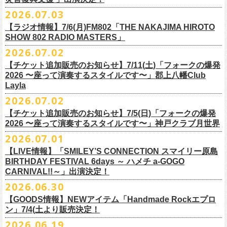
ご連絡いただきますようお願い致します。
＜振替日程＞
2026.07.03
◎チャリティーグッズ「思いのチャーム」（*リフレクターチャーム）
ご来場くださる皆様はどうぞお気をつけて会場までいらしてください。
【ラジオ情報】7/6(月)FM802「THE NAKAJIMA HIROTO
■2026年12月18日（金） 鶴 5周⽬の47都道府県ツアー「鶴フェスへの
価格：各600円（税込）
11月1日、2日に@Zepp DiverCity Tokyoで開催されるSHELTER35周年を
SHOW 802 RADIO MASTERS」
道」福島県公演
カラー：白、緑、赤オレンジ
締めくくるファイナル2DAYSイベント「SHELTER 35th Anniversary
フラワーカンパニーズ メンバー、スタッフ一同
2026.07.02
開場18:30 開演19:00
Finale ” ZeppがSHELTERになります ” 」のDAY2にフラワーカンパニーズ
■7月6日(月)14:00〜17:51 FM802「THE NAKAJIMA HIROTO SHOW 802
会場：福島県・OUTLINE 出演：鶴 / フラワーカンパニーズ
【チケット追加販売のお知らせ】7/11(土)「フォークの爆発
の出演が決定！
RADIO MASTERS」
9/19(土)開催「いしがきMUSIC FESTIVAL2026」に出演決定！
※開場開演時間が変更になります。ご注意ください。
2026 〜座って演奏するスタイルです〜」郡上八幡Club
SHELTER35周年を締めくくるファイナルをサバシスターと一緒にお祝い
＊鈴木圭介、グレートマエカワ 生出演(17:00台出演予定）
今年はマチナカステージにてアコースティックライブの出演となりま
詳細：
https://afrock.jp/live/
21483/
Layla
させていただきます！
https://funky802.com/masters/
す。
2026.07.02
8/1(土)12:00よりチケット一般発売スタート！
◎「SHELTER 35th Anniversary Finale ” ZeppがSHELTERになります ”
【チケット追加販売のお知らせ】7/5(日)「フォークの爆発
お待ちしております！
ーーーーーーーーーーー
DAY2」
2026 〜座って演奏するスタイルです〜」神戸クラブ月世界
＊振替公演にご来場が難しい方へ以下払い戻しのご案内です。
日時：2026年11月2日(月)
2026.07.01
◎「いしがきMUSIC FESTIVAL2026」
会場：Zepp DiverCity Tokyo
日程：026年9月19日(土)
【LIVE情報】「SMILEY’S CONNECTION スマイリー原島
＜払い戻し期間＞
出演：サバシスター、フラワーカンパニーズ
BIRTHDAY FESTIVAL 6days ～ ハメチ a-GOGO
会場：岩手県盛岡市盛岡城跡公園を中心に開催
チケット料金：オールスタンディング：¥3,935、２Ｆ指定：¥3,935 ※
7月13日 10:00～7月27日 23:59
◎「Handmade Rockふきん」
CARNIVAL!!～」出演決定！
チケット発売日：8月1日(土)12:00
ドリンク代別 ※未就学児入場不可
価格：￥1,200(税込）
※TSURUKAI先行、
その他プレイガイドなどで4月19日福島公演のご購入
その他詳細：OFFICIAL SITE：
https://www.ishigaki-fes.jp/
2026.06.30
☆最速先行受付スタート！
カラー：レッド , ブルー
済チケット
をお持ちの方はそのまま使用可能となります。
2026年
9月2日〜6日に開催される
スマイリー
原島さんのイベント
https://eplus.jp/sf/detail/4579890001-P0030001P0030002?
【GOODS情報】NEWアイテム「Handmade Rockエプロ
素材：綿 100％
「SMILEY’S CONNECTION スマイリー原島 BIRTHDAY FESTIVAL
#いしがき2026
ン」7/4(土より販売決定！
P6=001&P1=0402&P59=1&block=true
サイズ：28 × 28 cm
6days ～ ハメチ a-GOGO CARNIVAL!!～」出演決定！
【チケットぴあにてご購入のお客様】
#いしがきミュージックフェスティバル
その他詳細：イベントオフィシャルサイト
https://shelter35th.com/
生地：8重ガーゼふきん
2026.06.19
フラワーカンパニーズは
＜
day
２下北沢
CLUB Que
編＞
9月3日(木)下北沢
払戻方法は、
チケットの受取方法や支払方法などにより異なります。