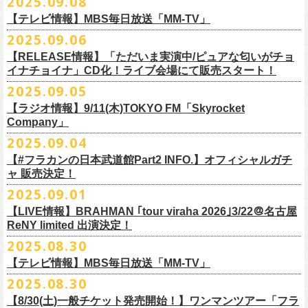
2025.09.08
別途必要
9月20日(土)フラカンの日本武道館公演当日のグッズ販売ついてのお知ら
12月6日(土) 宇都宮HEAVEN’S ROCK VJ-2 16:30/17:00
◆お笑いステージ◆
チケット発売：2025年10月15日(水) 正午～
【テレビ情報】MBS毎日放送「MM-TV」
せです。
12月7日(日) 水戸LIGHT HOUSE 15:30/16:00
ですよ。
チケット受付：チケットぴあ Ｐコード 311-504
2025.09.06
12月13日(土) 盛岡CLUB CHANGE WAVE 16:30/17:00
■
9月8
日(月)27:20〜
MBS毎日放送「MM-TV」
ヨネダ2000
イープラス
https://eplus.jp/minnano-xmas/
☆グッズ販売：12:00〜予定（準備状況により、
少々お待ちいただく場合
本日開催された「フラカンの日本武道館 Part2 〜超・今が旬〜」こちら
12月14日(日) 弘前KEEP THE BEAT 15:30/16:00
【RELEASE情報】「ただいま実演中/ピュアな匂いがチョ
＊グレートマエカワ インタビューOA
================================================
お問合せ：並矢株式会社 052-683-5885 （平日10時から17時）
がございます）
のライブの模様がU-NEXTにて独占ライブ配信されることが決定！
イナチョイナ」CD化！ライブ会場にて販売スタート！
12月21日(日) 京都磔磔 15:30/16:00
◎「ドラデラ2025 爽やかアクキー」
※
リピート放送；
9/11(木)、9/12(金)、9/14(日)
☆ご購入商品を入れる袋のご用意はございませんので、
みなさまの方で
詳細は後日発表致します。
12月22日(月) 京都磔磔 18:30/19:00
2025.09.05
価格：800円(税込)
https://www.mbs.jp/mmtv/
文・天野史彬 写真：新保勇樹
ご準備をお願い致します
昨日開催しました「フラカンの日本武道館 Part2 〜超・今が旬〜」にて
2026年
サイズ：85 × 40ｍｍ
#MMTV_mbs
【ラジオ情報】9/11(木)TOKYO FM「Skyrocket
どうぞお楽しみに！
オフィシャルグッズを購入いただきありがとうございました。
1月17日(土) 長野CLUB JUNK BOX 16:30/17:00
Company」
▼
＊「フラカンの日本武道館 Part2 オフィシャルグッズ」につきまして
一部の商品を事後通販させていただくことが決定しました。
1月18日(日) 千葉LOOK 15:30/16:00
ーーーーーーーーーーーーーー
2025年９月20日、フラワーカンパニーズが10年ぶりとなる日本武道館ワ
2025.09.04
現金に加え、各種キャッシュレス決済もご利用いただけます。
対応ブ
1月24日(土) 高知X-pt. 16:30/17:00
■9月11日(木)17:00〜20:00 TOKYO FM「Skyrocket Company」
ンマン公演「フラカンの日本武道館Part2 〜超・今が旬〜」を開催した。
ランドは下記画像をご確認ください
商品を買い逃した方、追加で買いたいなという方、ぜひご利用くださ
【#フラカンの日本武道館Part2 INFO.】オフィシャルガチ
1月25日(日) 広島SECOND CRUTCH 15:30/16:00
＊鈴木圭介、グレートマエカワ 生出演
☆フラワーカンパニーズ presents 「DRAGON DELUXE 2025〜特別
熟練の凄みと、消えることのないみずみずしさを兼ね備えた演奏。派手
ャ 販売決定！
い。
1月27日(火) 四日市CLUB CHAOS 18:30/19:00
https://www.tfm.co.jp/sky/
編〜」【俺たちのザ・ベストテンPart2】
になり過ぎず、かと言ってストイックにもなり過ぎず。躍動するバンド
◎「チョイナチョイナTシャツ」
2025.09.01
1月31日(土) 札幌近松 16:30/17:00
日時：10月17日(金) Open 18:15 / Start 19:00
と楽曲の世界観を彩り、会場を鮮やかに彩った演出。ダブルアンコール
2025年9月20日(土)開催、フラワーカンパニーズ日本武道館ワンマンライ
価格：￥3,500（税込）
【 受付URL 】
2月4日(水) 下北沢シェルター 18:30/19:00
会場：名古屋DIAMOND HALL
【LIVE情報】BRAHMAN ｢tour viraha 2026｣3/22＠名古屋
までの全26曲、この10年間でリリースされてきた楽曲を中心としたリア
ブ「フラカンの日本武道館 Part2 〜超・今が旬〜」公演当日のオフィシ
ボディカラー：バニラ, グレイッシュパープル
https://capitalradioone.jp/
SHOP/387158/list.html
2月14日(土) 大阪バナナホール 16:30/17:00
ReNY limited 出演決定！
出演：
ルタイム感のあるセットリスト。すべてが「完璧だ！」と感嘆してしま
ャルグッズエリアにオフィシャルガチャが登場！
素材 ： 綿100％
2月15日(日) 岡山ペパーランド 15:30/16:00
フラワーカンパニーズ
2025.08.30
うような、感動というもののさらに向こう側へ突き抜けていくような、
様々なアイテムが全16種類。ぜひお楽しみください！
サイズ：160（バニラのみ） / S / M / L / XL / XXL
【 受付期間 】
2月21日(土) 別府Copper Ravens 16:30/17:00
うつみようこ(vo)
素晴らしく爽快なライブだった。
＜製品サイズ＞
【テレビ情報】MBS毎日放送「MM-TV」
◆コンビニ(番号端末式)・銀行ATM・ネットバンキング決済
2月22日(日) 福岡CB 15:30/16:00
真城めぐみ(vo)
ライブの1曲目を飾ったのは、今年リリースの最新アルバム『正しい哺乳
160 ： 身丈62cm / 身幅46cm / 肩幅40cm / 袖丈18cm
9月22日(月) 17:00 ～ 9月27日(土) 22:59まで
2025.08.30
2月24日(火) 豊橋Club KNOT 18:30/19:00
中森泰弘(g)
■
9月
1日(月)27:20〜
MBS毎日放送「MM-TV」
類』収録の“少年卓球”。開演時間が来て、会場の照明が落ちて真っ暗にな
S ： 身丈65cm / 身幅49cm / 肩幅42cm / 袖丈19cm
◆クレジットカード決済
2月28日(土) 新潟GOLDEN PIGGS BLACK 16:30/17:00
【8/30(土)一般チケット発売開始！】ワンマンツアー「フラ
奥野真哉(key)
＊グレートマエカワ インタビューOA
り、照明が点滅しはじめ、野性的なビートが鳴り響く登場SE“Eeyo”が流
M ： 身丈69cm / 身幅52cm / 肩幅46cm / 袖丈20cm