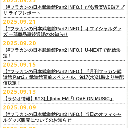
2025.09.25
◎ フラワーカンパニーズ「神さまツアー」～年末恒例磔磔2デイズ～ 1
ー「フラカンのチョイナチョイナ’25/’26」の2026年1月〜３月公演分
のスペシャルセッション企画「
FM802＆怒髪天 presents レディクレ歌合
■9月27日(土)公開 音楽ナタリー
◆音楽◆
（当日年齢を証明できるもの（学生証、
保険証等）のご提示が必要）
＊発送方法：宅急便
日目 2023.12.13 京都磔磔
（2/21＠大分公演を除く）
の一般チケットが10月18日(土)より発売スター
【#フラカンの日本武道館Part2 INFO.】ぴあ音楽WEB/アプ
戦」を開催。
＊9/20(土)「フラカンの日本武道館 Part2 〜超・今が旬〜」ライブレポー
矢井田瞳
前売りチケットなど本公演の詳細は、『音楽と人』のWebサイト
チケット発売日：11月15日(土)
リ ライブレポート
◎ フラワーカンパニーズ「神さまツアー」～年末恒例磔磔2デイズ～ 2
ト！
このスペシャルステージに、グレートマエカワがサポートメンバーとし
ト掲載
ホフディランカルテット
（
https://ongakutohito.com/
）にて、10月下旬ごろにお知らせされます。
問い合わせ：LIVE HOUSE FEVER TEL：03-6304-7899
☆ニワトリ堂 ＞
https://flowercompanyzinc.stores.jp/
日目 2023.12.14 京都磔磔
これにて全公演分のチケットが発売となります。
て参加することが決定しました！
2025.09.21
インナージャーニー
http://www.fever-popo.com/
■9月25日(木)公開 ぴあ音楽WEB/アプリ
9/20(土)開催の日本武道館公演を経て、さらに勢いを増してまわるフラカ
｢フラワーカンパニーズ、10年ぶり2度目の日本武道館ワンマンで示した
ポニーテールリボンズ
【#フラカンの日本武道館Part2 INFO.】オフィシャルグッ
どうぞお楽しみに！
＊9/20(土)「フラカンの日本武道館 Part2 〜超・今が旬〜」ライブレポー
■U-NEXT問い合わせ：
https://help.
unext.jp/info-video/detail/
info403b
ンの全国ツアー、
どうぞお楽しみに！
◎「FM802 ROCK FESTIVAL RADIO CRAZY 2025」
転がり続ける“バンドの未来”｣
仮面女子
ズ 一部商品事後通販のお知らせ
＊ファンクラブ優先チケット販売のご案内はファンクラブよりご登録ア
ト掲載
日程：2025年12月29日(月)
https://natalie.mu/music/news/641285
ex.KNU
◎音楽と人＆僕たちプロ野球大好きミュージシャンpresents「神田ナイト
2025.09.20
ドレスにメールでご案内しております
＊大分公演の身、諸事情により10/25(土）からの発売に変更になりました
会場：インテックス大阪
カーニバル」〜樋口豊59th BIRTHDAY LIVE〜
「今のフラカン」の圧倒的な底力 2度目の日本武道館、最高のお祭り騒
【#フラカンの日本武道館Part2 INFO.】U-NEXTで配信決
＊「
FM802＆怒髪天 presents レディクレ歌合戦」
◆お笑いステージ◆
◎「みんなの祭り X’mas SPECIAL」
日時：:2026年1月22日（木）開場/開演: 18:00/19:00（予定）
ぎ【ライブレポート】
定！
◎フラワーカンパニーズ ワンマンツアー「フラカンのチョイナチョイ
[出演]怒髪天 and more!!!!
レイザーラモン
日時：2025年12月23日(火) 開場 17:15 開演 18:00
会場：KANDA SQUARE HALL
https://lp.p.pia.jp/article/news/438272/index.html
2025.09.15
ナ’25/’26」
[Support Member]
ジョイマン
会場：名古屋DIAMOND HALL
出演：樋口豊スペシャルセッション（メンバー：樋口豊、イノウエアツ
2025年
Ba:グレートマエカワ（フラワーカンパニーズ）
【#フラカンの日本武道館Part2 INFO.】『月刊フラカン武
囲碁将棋
出演：
シ、ウエノコウジ、グレートマエカワ、MOBY and more…）
10月25日(土) 熊本Django 16:30/17:00
Key:奥野真哉(ソウル・フラワー・ユニオン)
道館 Part2』武道館直前スペシャル、9/17(水)21時より生配
nobodyKnows＋
フラワーカンパニーズ
10月26日(日) 長崎ホンダ楽器 15:30/16:00
※タイムテーブル、他出演者（ゲストボーカル）など詳細は後日発表と
信決定！
2月8日（日）
中村耕一 (ex. JAYWALK）
POLYSICS
11月3日(月・祝) 渋谷duo MUSIC EXCHANGE 15:15/16:00
なります
2025.09.13
◆音楽◆
OSAKA ROOTS
主催・企画／（株）音楽と人
11月8日(土) 徳島club GRINDHOUSE 16:30/17:00
フラワーカンパニーズ
ET-KING
制作／com agent
【ラジオ情報】9/13(土)Inter FM「LOVE ON MUSIC」
11月9日(日) 米子AZTiC laughs 15:30/16:00
DJやついいちろう
Secret Artist：*後日発表
問い合わせ／SOGO TOKYO 03-3405-9999
2025.09.09
11月15日(土) 福井CHOP 16:30/17:00
■9月13日(土)19:00〜20:00 Inter FM「LOVE ON MUSIC」
Name the Night
Guest Artist : 鈴木圭介 (フラワーカンパニーズ)
11月16日(日) 神戸VARIT. 15:30/16:00
【#フラカンの日本武道館Part2 INFO.】当日のオフィシャ
＊鈴木圭介、グレートマエカワ生出演
ハモニカクリームズ
MC ：矢野きよ実
11月29日(土) 名古屋E.L.L 16:30/17:00
ルグッズ販売についてのお知らせ
https://www.interfm.co.jp/loveonmusic/
雅轟太鼓
料金：全席指定 ／ 前売 ￥6,500‐ 当日 ￥7,000‐ 入場時ドリンク代￥600-
11月30日(日) 静岡サナッシュ 15:30/16:00