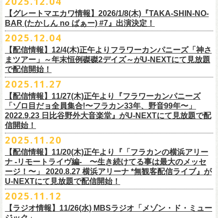
2025.12.04
出演：
竹原
ピストル、フラワーカンパニーズ
・イープラス
https://eplus.jp/sf/
detail/4450820001-P0030001
出演フラワーカンパニーズ/SCOOBIE DO
チケット料金：前売¥5,500(税込/ドリンク代別途要/整理番号付)
会場：東京新代田FEVER
問合せ：HOT STUFF PROMOTION 03-5720-9999(平日12:00〜18:00)
竹原ピストルBand Member：
【グレートマエカワ情報】2026/1/8(木)『TAKA-SHIN-NO-
その他詳細：オフィシャルホームページ
・出雲アポロ店頭
チケット料金：前売り¥5.200(税込/D別/整理番号付)
チケット発売日：2/11(水・祝)
出演：初恋の嵐
G・外園一馬
BAR (たかしん no ばぁー) #7』出演決定！
http://ongaku-heiya.com/
walkinnfes/
一般チケット発売日：2026年3月8日(日)
問い合わせ：TOP BEAT CLUB
【ゲストミュージシャン】
B・佐藤慎之介
2025.12.04
日時：2026年4月12日(日) 15:30 OPEN / 16:00 START
問い合わせ：柳ヶ瀬アンツ
http://www.
ants69.com/information.html
guitar : 木暮晋也（Hicksville）/玉川裕高 key : 高野勲
MR.PAN (THE NEATBEATS) と奥野真哉 (SOUL FLOWER UNION)がホス
Dr・伊藤哲平
オフィシャルSNS
会場：徳島GRINDHOUSE
【ゲストボーカル】
【配信情報】12/4(木)正午よりフラワーカンパニーズ「神さ
トを務める大人気BAR、『TAKA-SHIN-NO-BAR (たかしん no ばぁー)』
Key・斎藤渉
・X：@WalkInnFes
出演：フラワーカンパニーズ、ザ50回転ズ
鈴木圭介（フラワーカンパニーズ）
まツアー」～年末恒例磔磔2デイズ～がU-NEXTにて見放題
が次回は新春1月にオープン！お客様(ゲスト)を迎えてたっぷりと根掘り
2026年2月6日(金)～8日(日)
に横浜大さん橋ホールで開催する日本最大の
チケット料金：スタンディング¥6,600（整理番号付き、税込、
ドリンク
・Instagram：walkinnfes
チケット料金：前売り 5,000円(ドリンク代別途)
で配信開始！
安部コウセイ（HINTO,スパルタローカルズ）
葉掘り、口外無用の大爆笑トークをお届けする名トークイベント！
クラフト
ビールフェス
【スペントグレイン Presents JAPAN BREWERS
別）
※整理番号あり
岩崎慧（セカイイチ）
2025.11.27
(ゲストを迎えての想い出ソング・セッション・コーナーもあり！？)
CUP 2026】にフラワーカンパニーズの出演が決定！
一般発売日：未定
※小学生以上有料、未就学児童入場不可
チケット料金：6500円+D代
こちらのイベントにグレートマエカワが出演致します。
フラカンの出演は2/8(日)のみとなります。
【配信情報】11/27(木)正午より『フラワーカンパニーズ
問合せ：SOGO TOKYO ☏03-3405-9999 (月-土 12:00～13:00 / 16:00～
チケット発売：2026年1月31日(土)午前10時～
チケット発売日：12/20（土） 正午（12時）
「ゾロ目だョ全員集合!〜フラカン33年、野音99年〜」
19:00 ※日曜・祝日を除く)
イープラス
https://eplus.jp/sf/detail/
4450640001-P0030001
チケット受付url：
https://t.livepocket.jp/e/cimv1
2022.9.23 日比谷野外大音楽堂』がU-NEXTにて見放題で配
『TAKA-SHIN-NO-BAR (たかしん no ばぁー) #7』
どうぞお楽しみに！
信開始！
新春初笑い！今年も(は)良い年 2026！
【日程】2026/1/8 (木)
■スペントグレイン Presents JAPAN BREWERS CUP 2026
2025.11.20
年末恒例FM802主催のロック大忘年会「FM802 ROCK FESTIVAL RADIO
【会場】荻窪 TOP BEAT CLUB
開催日時：2026年2月6日（金）～8日（日） ＊フラワーカンパニーズの
CRAZY 2025」の「LIVE HOUSE Antenna -BEYOND ZERO Garage-」に
【配信情報】11/20(木)正午より『「フラカンの横浜アリー
【開場／開演】19:00／19:30
出演は2/8(日)
フラワーカンパニーズとスキマスイッチによるスペシャルバンド＜ザ・
ナ -リモートライヴ編- 〜生き続けてる事は最大のメッセ
【前売】￥4000 (+2D)
開催地：横浜大さん橋ホール（〒231-0002 神奈川県横浜市中区海岸通1-
ライターズ＞が登場！
ージ！〜」 2020.8.27 横浜アリーナ *無観客配信ライブ』が
【当日】￥4500 (+2D)
1-4）
3日目12/28(日)、”年忘れ‼ レディクレSP 第3夜『レディクレ初参！フラ
U-NEXTにて見放題で配信開始！
12/21(日)、22(火)に開催するフラワーカンパニーズ ワンマンツアー「フ
【ホスト】MANABE “MR.PAN” TAKA SHI (THE NEATBEATS)／OKUNO
開催時間及び入場料：
カンとスキマのスペシャルバンド＜ザ・
ライターズ＞ ！』”と題し、スペ
ラカンのチョイナチョイナ’25/’26」の京都公演であり、年末恒例
磔
磔
2デ
2025.11.12
SHIN YA (SOUL FLOWER UNION)
2月6日（金）16:00～22:00, 前売り900円 当日1,200円
シャルなステージをお届けします！
イズの生配信が決定！
【ラジオ情報】11/26(水) MBSラジオ「メゾン・ド・ミュー
【お客様】増子直純 (怒髪天)／グレートマエカワ (フラワーカンパニーズ)
2月7日（土）11:00～21:00, 前売り1,200円 当日1,500円
どうぞお楽しみに〜
ジック」