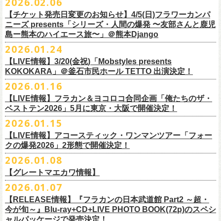
2026.02.06
（http://www.loft-prj.co.jp/PLUSONE/）
日時：5月4日(月祝)、5日(火祝) 開場10:00 / 開演11:00
日程：
2026
年
6
月
20
日（土）、
6
月
21
日（日） ※フラワーカンパニーズ
＊フラワーカンパニーズファンクラブ「ヤングフラワーズ」優先販売を
鶴「GO！GO！5周目の47都道府県ツアー」4/19(日)福島OUT LINE 公演
一般チケット発売日：2026年3月15日(日)10:00
チケット料金：4,800円（税込/整理番号付/ドリンク代別）
※１人１枚※未就学児入場不可/小学生以上チケット必要
ぎるステージになること必至！
開場／開演： 18:15／19:00
＊フラワーカンパニーズの出演は5月5日(火祝)のみ
の出演は6/20(土)のみ
【チケット発売日変更のお知らせ】4/5(日)フラワーカンパ
予定しています。次号会報誌にご案内を同
封します
にフラワーカンパニーズの出演が決定！
プレイガイド：
※高校生以下は当日¥2,000キャッシュバック（
当日年齢を証明できるも
一般チケット発売日：2026年6月6日(土)
◎「ホフディラン 春のベースまつり2026」
どうぞお見逃しなく〜
出演ミュージシャン： ※五十音順
会場：大阪・泉大津フェニックス
開場
ニーズ presents「シリーズ・人間の爆発 〜友部さんと鹿児
/
開演（両日）：
11:30
チケットぴあ
の（学生証、保険証など）
のご提示が必要となります）
＊ライブハウス会場限定店頭先行：4/4(土) 12:00〜19:00
日時：2026年5月20日(水) OPEN 18:30 / START 19:00
イノウエアツシ（ニューロティカ／横浜DeNAベイスターズ）、ウエノコ
島ー熊本のハイエース旅〜」＠熊本Django
その他詳細→
https://shimizuonsen.com/otodama/26/
会場
: Spotify O-EAST / Spotify O-WEST / Spotify O-nest 5F / Spotify O-
◎鶴「GO！GO！5周目の47都道府県ツアー」
イープラス
一般チケット発売日：3月28日(土)10:00
・クラブカウンターアクション宮古店頭
会場：新代田FEVER
ウジ（the HIATUS、Radio
nest 6F / Spotify O-Crest
2026.01.24
日時：2026年4月19日(日) 開場15:30 / 開演16:00
ローソンチケット
〒027-0083 岩手県宮古市大通２丁目６－１１
出演：ホフディラン
◎フラワーカンパニーズpresents『シリーズ・
人間の爆発』
Caroline／広島東洋カープ）、オカモト”MOBY”タクヤ (SCOOBIE DO ／
duo MUSIC EXCHANGE /
clubasia / LOFT9 shibuya / WOMBLIVE /
会場：福島OUT LINE
ネクストロード 03-5114-7444（平日14:00〜18:00）
プレイガイドなど詳細はライブページにてご確認くださ
【LIVE情報】3/20(金祝)「Mobstyles presents
6月から開催するフラワーカンパニーズのアコースティック企画の新たな
*
注意事項
ゲストベーシスト：ウエノコウジ（the HIATUS / Radio Caroline)、グレ
MLB解説者)、グレート
shibuya 7thFLOOR
出演：鶴、フラワーカンパニーズ
KOKOKARA」＠釜石市民ホール TETTO 出演決定！
い
https://flowercompanyz.com/live/
試みとなる歌とアコースティックギター一本とコーラスと小
物の楽器な
東北地方在住者のみの先着販売となります
ートマエカワ (フラワーカンパニーズ
) 、junko（打首獄門同好会）、and
・5月30日(土) 開場 16:30 / 開演 17:00
マエカワ（フラワーカンパニーズ／中日ドラゴンズ）、樋口豊
主催
:
やついいちろう
チケット料金：¥4800(税込/オールスタンディング/ドリンク代別途要)
どで構成するライヴ「フォークの爆発2026 ミニマル巡業 〜うたとギター
2026.01.16
１人１枚のみ購入可能
more,,,
会場：奈良NEVER LAND
（BUCK∞TICK／阪神タイガース）
他出演者、チケットなど詳細：以下よりご確認ください
一般チケット発売日：2月21日(土)
とコーラスと〜」の一般チケット発売が3/8(日)10:00よりスタート！
住所記載の身分証確認持参の上、
それぞれのライブハウス店頭にて販売
来場チケット：前売り：¥5,300+1drink 当日：¥5,800+1drink
出演：フラワーカンパニーズ/SCOOBIE DO
【LIVE情報】フラカン＆ヨコロコ合同企画「俺たちのザ・
司会：金光裕史（音楽と人編集部／阪神タイガース）
◎「モンキーTシャツ」
【YATSUI FESTIVAL! 2026 WEB INFORMATION】
問い合わせ：GIPお問合せフォーム→
https://www.gip-web.co.jp/t/info
します
配信チケット：前売り配信視聴券：¥3,000
ベストテン2026」5月に東京・大阪で開催決定！
チケット料金：前売り¥5.200(税込/D別/整理番号付)
6月から開催するフラワーカンパニーズのアコースティック企画の新たな
料金：前売￥4,000 ※税込／要1オーダー（500円以上）
価格：￥3,700(税込)
オフィシャルサイト：
https://yatsui-fes.com
◎「フォークの爆発2026 ミニマル巡業 〜うたとギターとコーラスと〜」
購入は現金のみとなります
当日・アーカイブ配信視聴券：¥3,500
一般チケット発売日：2026年3月8日(日)
試みとなる歌とアコースティックギター一本とコーラスと小
物の楽器な
チケット発売日：2月28日（土）11時〜
2026.01.15
ボディ：ビッグシルエット
オフィシャルX：
https://x.com/YATSUIFES
＊ミニマル巡業とは『
新たな試みとして歌とアコースティックギター一
転売は固く禁止とさせていただきます
＊お得な来場＆配信チケット：前売り：¥7,000+1drink
プレイガイド：
どで構成するライヴ「フォークの爆発2026 ミニマル巡業 〜うたとギター
※購入枚数制限あり／お一人様2枚まで
カラー：ホワイト、アシッドブルー
オフィシャルFacebook：
https://www.facebook.com/YATSUIFES
【LIVE情報】アコースティック・ワンマンツアー「フォー
本とコーラスと小
物の楽器などで構成するライヴ』です
公演当日も身分証を確認させて頂きます（U-22割も同様）
チケット発売：
イープラス
とコーラスと〜」に札幌公演の追加が決定！
※チケットの整理番号順での入場となります。
素材 ： 綿100％
オフィシャルInstagram ：
https://www.instagram.com/yatsuifes/
クの爆発2026」2形態で開催決定！
6/8(月)京都・紫明会館 18:30/19:00 問：SOLE CAFE
当日11:30〜整列開始いたします
ホフディランオフィシャルFC先行(抽選)：3/19(木)
12:00-3/22(日) 23:59
チケットぴあ
販売URL
サイズ：S / M / L / XL
2026.01.08
6/10(水)広島・東広島 西条公会堂 18:30/19:00 問：キャンディープロモ
近隣のご迷惑になるためそれ以前のお並びは禁止とさせていただき
ます
一般発売その他情報は
ローソンチケット Ｌコード：56253
◎「フォークの爆発2026 ミニマル巡業 〜うたとギターとコーラスと〜」
https://eplus.jp/sf/detail/4487570001-P0030001
＜製品サイズ＞
YATSUI FESTIVAL! 2026お問合せ：Spotify O-EAST：03-5458-4681
ーション広島
その他詳細：
https://www.gip-web.co.jp/schedule/detail/8491#13568
特設サイトにて→
https://hoff.jp/e/
bs26/
【グレートマエカワ情報】
問い合わせ：奈良NEVER LAND
http://nara-neverland.
com/pc/info.html
＊ミニマル巡業とは『
新たな試みとして歌とアコースティックギター一
※販売ページは、2月21日0時以降に表示されます。ご了承ください。
S ： 身丈66cm / 身幅55cm / 肩幅52cm / 袖丈21cm
6/11(木)香川・高松燦庫(sanko) 18:30/19:00 問：燦庫-
問い合わせ：
G.I.P.
https://www.gip-web.co.jp/t/info
本とコーラスと小
2026.01.07
物の楽器などで構成するライヴ』です
M ： 身丈70cm / 身幅58cm / 肩幅55cm / 袖丈23cm
◎STUDIO 841 PRESENTS LIVE 2026-1「前ベン」
SANKO-/TOONICE
・5月31日(日) 開場 15:30 / 開演 16:00
日時：6/28(日) 開場15:30/開演16:00
注意事項
L ： 身丈74cm / 身幅61cm / 肩幅58cm / 袖丈25cm
【RELEASE情報】『フラカンの日本武道館 Part2 ～超・
【公演日】2026/2/7 (土)
6/13(土)三重・鳥羽水族館 18:15/18:45 問：ネクストロード
ーーーーーーーーーーーーーー
4月5日(日) 友部正人さんとの２マンライブ＠熊本Djangoの一般発売日に
会場：岐阜柳ヶ瀬ANTS
会場：札幌musica hall cafe
※営利目的のチケットの転売は固くお断り致します。転売チケットは入
XL ： 身丈78cm / 身幅64cm / 肩幅61cm / 袖丈27cm
今が旬～』Blu-ray+CD+LIVE PHOTO BOOK(72p)のスペシ
【開場/開演】16:30/17:00
チケット料金：4,800円（税込/整理番号付/ドリンク代別）
＊【オフィシャルサイト先行】
つきまして、
出演：フラワーカンパニーズ/SCOOBIE DO
チケット料金：4,800円（税込/整理番号付/ドリンク代別）
場をお断りする場合もあり
ャルパッケージで発売決定！
※上記サイズはあくまでも目安の寸法です