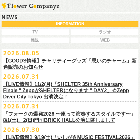
NEWS
INFORMATION
TV
ラジオ
雑誌
WEB
2026.08.05
【GOODS情報】チャリティーグッズ「思いのチャーム」新
色販売のお知らせ
2026.07.31
【LIVE情報】11/2(月)「SHELTER 35th Anniversary
チャリティーグッズ「思いのチャーム」（リフレクターチャーム）の再
Finale ” ZeppがSHELTERになります ” DAY2」＠Zepp
販が決定致しました。
Diver City Tokyo 出演決定！
白、緑、赤オレンジの３つの新色展開で、
2026.07.31
8/23(日)フラワーカンパニーズ ワンマンライブ「横浜ストーリー2026」
＠F.A.D YOKOHAMA 公演より販売開始致します。
「フォークの爆発2026 〜座って演奏するスタイルです〜」
8/1(土)、2(日)門司BRICK HALL公演に関しまして
こちらのグッズの売上全額を被災地復興など様々な支援を必要とされて
2026.07.30
令和8年熊本地震で被災された皆様には心よりお見舞い申し上げます
いる場所に寄付させていただきます。
【LIVE情報】9/19(土)「いしがきMUSIC FESTIVAL2026」
一日も早い復興、安全、安心が戻りますことを心よりお祈り申し上げま
支援金の寄付先、金額等につきましては、都度フラワーカンパニーズオ