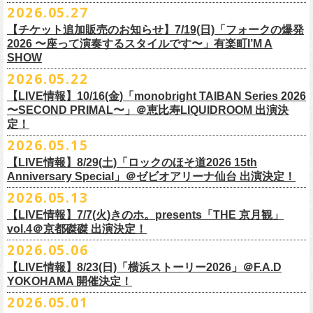
M ： 身丈70cm / 身幅58cm / 肩幅55cm / 袖丈23cm
https://l-tike.com/oc/lt/
haraimodoshi/
p.com/
contact/
チケット発売：7月6日 12時～
2026.05.27
＊自由席の方ご入場後、開演10分前のご案内を予定しています
L ： 身丈74cm / 身幅61cm / 肩幅58cm / 袖丈25cm
(注1)チケットの半券がもぎられているものについては、ご返⾦
対応を致
2027年にオープン50周年を迎える名古屋のライブハウスElectric Lady
プレイガイド：e-plus(イープラス)
発売日：7月2日(木)17:00〜
【チケット追加販売のお知らせ】7/19(日)「フォークの爆発
XL ： 身丈78cm / 身幅64cm / 肩幅61cm / 袖丈27cm
しかねます。
Land（通称E.L.L）でぴあ中部×フラワーカンパニーズの合同企画のトー
https://eplus.jp/sf/detail/
4562600001-P0030001
プレイガイド：イープラス
https://eplus.jp/sf/detail/0039320001-
2026 〜座って演奏するスタイルです〜」有楽町I’M A
※上記サイズはあくまでも目安の寸法です
(注2)チケット代以外の外⼿数料(配送⼿数料は除く)の返⾦
については、
クイベントシリーズ、vol.1の開催が8月31日(月)に決定！
フェスHP:
backonlivefes.com
SHOW
P0030685P021001?P1=1221
「フォークの爆発2026 ミニマル巡業 〜うたとギターとコーラスと〜」
「各種⼿数料券」が必要となります。
払い戻しの際に忘れずお持ちくだ
問：清水音泉 06-6357-3666（平日 15:00~18:00）
福島にて開催決定！
2026.05.22
さい。もし各種⼿
数料券を紛失された場合、外⼿数料のご返⾦
は致しか
日本のロック史を彩るさまざまバンドが出演し、ライブハウスシーン黎
info@shimizuonsen.com
ねますので何卒ご了承下さい。
【LIVE情報】10/16(金)「monobright TAIBAN Series 2026
明期ならではの驚きのエピソードから、まるで都市伝説のようなとんで
◎「フォークの爆発
2026
ミニマル巡業 〜うたとギターとコーラスと〜」
〜SECOND PRIMAL〜」＠恵⽐寿LIQUIDROOM 出演決
(注3) 払い戻しには「チケット」が必要です。払い戻し手続きより先に、
も逸話まで、これまでもさまざまな伝説が語られてきたてE.L.L。
※ミニマル巡業とは『
新たな試みとして歌とアコースティックギター一
定！
チケットの発券手続きの上、
再度Loppiにて払戻しお手続きください。
来年2027年にオープン50周年を控えたE.L.Lについて、フラカン鈴木圭介
本とコーラスと小
物の楽器などで構成するライヴ』です
(注4)夜間・早朝(21時～6時頃)は防犯対策として、
レジ内の現⾦が制限さ
2026.05.15
とグレートマエカワがホスト役となり、さまざまなバンドマン、シンガ
日時：
9/21(
月祝
)
開場
15:30/
開演
16:00
れております。その為、夜間・
早朝とその直前・直後の時間帯はつり銭
ー、関係者をゲストに迎えて語り明かすトークセッションを企画。
【LIVE情報】8/29(土)「ロックのほそ道2026 15th
会場：福島
Player
’
s Cafe
2027年にオープン50周年を迎える名古屋のライブハウスElectric Lady
◎
「SMILEY’S CONNECTION スマイリー原島 BIRTHDAY FESTIVAL
が 不⾜する場合がございますので、払い戻しは夜間・
早朝を避けてお⼿
このトークシリーズでは、E.L.L.にこれまで関わってきたミュージシャ
Anniversary Special」＠ゼビオアリーナ仙台 出演決定！
チケット料金：
4,800
円（税込
/
整理番号付
/
ドリンク代別） ※高校生以下
Land（通称E.L.L）でぴあ中部×フラワーカンパニーズの合同企画のトー
6days ～ ハメチ a-GOGO CARNIVAL!!～」
続きいただきますようお願い申し上げます。
ン、関係者、そして当時はファンだった人々とともに、まもなく50年を
2026.05.13
は当日
¥2,000
キャッシュバック（
当日年齢を証明できるもの（学生証、
クイベントシリーズを開始することが決定！
＜
day
２下北沢
CLUB Que
編＞
迎えるライブハウスの、ツワモノたちの記憶を語っていきます。配信や
10月、11月と自身初となるクラブクアトロ・
ワンマンツアーも決まって
保険証など）
のご提示が必要となります）
【LIVE情報】7/7(火)きのホ。presents「THE 京月観」
9
月
3
日
(
木
)
下北沢
CLUB Que
【ローソンチケットでご購入で、電子チケットをご選択の
インタビューでは語れない、ここだけの話もたくさん披露予定。
いるフラワーカンパニーズ、
2026年を右肩上がりに盛り上げる8箇所9公
一般チケット発売日：
7
月
18
日
(
土
)
vol.4＠京都磔磔 出演決定！
日本のロック史を彩るさまざまバンドが出演し、ライブハウスシーン黎
出演：
POLYSICS
／フラワーカンパニーズ／
SCOOBIE DO
お客様】
演のツアー開催決
定！
問い合わせ：ノースロードミュージック
明期ならではの驚きのエピソードから、まるで都市伝説のようなとんで
2026.05.06
OPEN 18:15
／
START 19:00
この第一回目となるゲストに、中村達也さんをお迎えしてお届けしま
払戻し期間内に購入された申込サイト内「マイページ」
◎「ラッコなエコバッグ」
より払戻し手続
も逸話まで、これまでもさまざまな伝説が語られてきたてE.L.L。
前売￥
5,500-
／当日￥
6,000-
（ドリンク代別）
す！
【LIVE情報】8/23(日)「横浜ストーリー2026」＠F.A.D
きの上、CASH POST(注 1)をご利用いただき、払戻しさせていただきま
価格：￥1,500(税込）
◎「フラカンの年末ベストナイン2026」
来年2027年にオープン50周年を控えたE.L.Lについて、フラカン鈴木圭介
チケット発売日：2026
年
7
月
5
日
(
日
) 12:00
～
YOKOHAMA 開催決定！
どうぞお楽しみに！
す。
カラー：オリーブ
11/21(土) 函館ARARA 開場16:30/開演17:00 問い合わせ：ARARA
とグレートマエカワがホスト役となり、さまざまなバンドマン、シンガ
プレイガイド：
Live Pocket
https://livepocket.jp/e/que20260903
2026.05.01
お客様ご自身でのお手続きが必要となりますため、
素材 ： ポリエステル
下記URLより払戻し手
11/23(月・祝)八戸ROXX 開場15:30/開演16:00 問い合わせ：ノースロ
ー、関係者をゲストに迎えて語り明かすトークセッションを企画。
問：
AILE C.E Works 03-5433-2500
◎ツワモノたちの記憶〜E.L.L50周年プロジェクト・スペシャルトーク〜