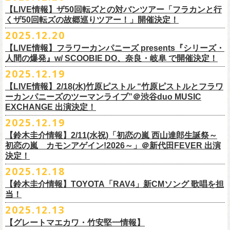
業 〜うたとギターとコーラスと〜」の２形態で開催いたします。
予約メールアドレス
会場：釜石市民ホール TETTO ホールA（〒026-0024 岩手県釜石市大町
贅沢なステージショウ！
【LIVE情報】ザ50回転ズとの対バンツアー「フラカンと行
okumasa.hrsm@gmail.com
1-1-9）
今年はどんな選曲＆ランキングになるのか！？
くザ50回転ズの故郷巡りツアー！」開催決定！
全国のライブハウスを主戦場とし”メンバーチェンジなし、
活動休止な
初の試み、そして初の会場を多く含む今ツアー、
どうぞお楽しみに！
出演：10-FEET / フラワーカンパニーズ / OA 田原 104 洋/SBE
どうぞお楽しみに！
◎「オクノマサヒコの DJ Dinners2026〜グレッグ・バレンタイン〜」
し”で全国各地でライブ・
ツアーを続けているフラカンが、結成36年
2025.12.20
友部正人さんと今度は九州へ！熊本で２マンライブ開催決定！
チケット料金：前売￥6,600（税込）
【日 程】2026年2月12日(木)
で”超・今が旬”
と自負し10年振りに挑んだ2度目の日本武道館ライブ。
＊オフィシャル先行実施！
＊【ザ・ベストテン】初代司会者、久米宏さんのご逝去の報に接し、心
【LIVE情報】フラワーカンパニーズ presents『シリーズ・
【時 間】OPEN 18:00 CLOSE 23:00 (L/O 22:00)
映像監督・番場秀一氏が当日の模様と前後に行ったインタビューを交
◎フラワーカンパニーズ presents 「シリーズ・人間の爆発 〜
友部
さん
と
◎「フォークの爆発2026 ミニマル巡業 〜うたとギターとコーラスと〜」
受付期間：1/24(土) 18:00〜2/1(日) 23:59
人間の爆発』w/ SCOOBIE DO、奈良・岐阜 で開催決定！
から哀悼の意を捧げます
※お店のキャパシティに限りがあるため、混雑状況によっては時間制の
え、今のフラカンをリアルに映し出した148分。
鹿児島ー熊本のハイエース旅〜」
＊ミニマル巡業とは『
新たな試みとして歌とアコースティックギター一
https://l-tike.com/kokokara/
昨年9月20日(土)に開催されたフラワーカンパニーズ 日本武道館公演『フ
2025.12.19
入れ替えとさせていただきます。
日時：2026年4月5日(日) 開場14:30 開演15:00
本とコーラスと小
物の楽器などで構成するライヴ』です
問い合わせ：G/i/P 問い合わせフォーム
http://www.gip-web.co.jp/t/info
◎フラカン＆ヨコロコ合同企画「俺たちのザ・ベストテン2026」大阪編
ラカンの日本武道館 Part2 〜超・今が旬〜』の模様を収録したLIVE Blu-
【LIVE情報】2/18(水)竹原ピストル “竹原ピストルとフラワ
何卒、ご了承ください。
この配信を記念し公開されている、2020年開催の横浜アリーナでの無観
会場：熊本Django
6/8(月)京都・紫明会館 18:30/19:00 問：SOLE CAFE
イベントオフィシャルサイト：
【昭和の歌番組を代表する『ザ・ベストテン』のトリビュートLIVE。
ray+CDの発売が決定！
ーカンパニーズのツーマンライブ”＠渋谷duo MUSIC
【会 場】押競満寿 〒151-0062 東京都渋谷区元代々木町25-5 1F
客配信ライブ、
2022年開催の日比谷野音ライブ、
そして年末恒例となっ
出演：フラワーカンパニーズ、
友部
正人
6/10(水)広島・東広島 西条公会堂 18:30/19:00 問：キャンディープロモ
https://www.mobstyles.tokyo/view/page/mob25th
数々の昭和歌謡のカヴァーだけの一夜】
EXCHANGE 出演決定！
【料金】2000円（1ドリンク付き）
ている京都のライブハウス磔磔でのセットリ
ストほぼ被りなし2DAYSの
チケット料金：5200円（税込/ドリンク代別/整理番号付）
ーション広島
日時：5/14(木) 開場18:30／開演19:00
全国のライブハウスを主戦場とし”メンバーチェンジなし、活動休止な
2025.12.19
2023年の映像と合わせて、どうぞお楽しみください。
一般チケット発売日：2026年2月11日(水祝)10:00
6/11(木)香川・高松燦庫(sanko) 18:30/19:00 問：燦庫-
会場：大阪・十三GABU
し”で全国各地でライブ・ツアーを続けているフラカンが、結成36年
プレイガイド：イープラス
【鈴木圭介情報】2/11(水祝)「初恋の嵐 西山達郎生誕祭～
SANKO-/TOONICE
出演：
で”超・今が旬”と自負し10年振りに挑んだ2度目の日本武道館ライブ。
初恋の嵐 カモンアゲイン!2026～」＠新代田FEVER 出演
問い合わせ：熊本Django
6/13(土)三重・鳥羽水族館 18:15/18:45 問：ネクストロード
真城めぐみ(Vo)
映像監督・番場秀一氏が当日の模様と前後に行ったインタビューを交
決定！
＊U-NEXT独占ライブ配信詳細
チケット料金：4,800円（税込/整理番号付/ドリンク代別）
うつみようこ(Vo)
え、今のフラカンをリアルに映し出した148分の映像、またライブ音源と
◎フラワーカンパニーズ「フラカンの日本武道館 Part2 〜超・今が
＊一般チケット発売日が当初のご案内より変更となりました
2025.12.18
※6/13＠鳥羽はドリンク代なし
鈴木圭介(Vo)
しても楽しめるのに加え、新保勇樹、CHIYORI、2人の気鋭カメラマンが
旬〜」
※高校生以下は当日¥2,000キャッシュバック（
当日年齢を証明できるも
ミスター小西(Vo)
当日あらゆる角度から切り取った写真を贅沢にまとめた72ページのフォ
【鈴木圭介情報】TOYOTA「RAV4」新CMソング 歌唱を担
配信日：2025年12月30日(火)正午
の（学生証、保険証など）
のご提示が必要となります）
ザ50回転ズとの対バンツアーが決定！
当！
奥野真哉(Key)
トブックも同梱したスペシャルパッケージ仕様で販売致します。
視聴料：U-NEXT月額会員視聴無料配信URL：
https:
一般チケット発売日：3月8日(日)
「フラカンと行くザ50回転ズの故郷巡りツアー！」と題し、ザ50回転ズ
中森泰弘(G)
2025.12.13
//t.unext.jp/r/flowercompanyz
TOYOTA「RAV4」の新CMソングの歌唱を鈴木圭介が担当
！
のメンバーの故郷、堺、出雲、徳島を２バンドで巡ります！
竹安堅一(G)
フラカンのweb shop「ニワトリ堂」、そして1/31(土)札幌公演よりフラカ
【グレートマエカワ・竹安堅一情報】
2025年12月17日発売とともに新作CMが公開され
ました。
◎「フォークの爆発2026 〜座って演奏するスタイルです〜」
4月4日(土) ,5日(日)に開催される「WALK INN FES! 2026 IN 桜島」にフ
グレートマエカワ(B)
ンのライブ会場にて販売がスタート！