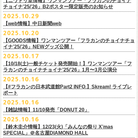
【ニワトリ堂情報】ワンマンツアー「フラカンのチョイナ
Streetlight Brewing
公演タイトル：第10回！ 僕たち、プロ野球大好きミュージシャンです！
JUN SKY WALKER(S) オフィシャルサイト
http://junskywalkers.jp/
99年〜」2022.9.23 日比谷野外大音楽堂』
日目それぞれの映像を同時配信がスタート！
チョイナ’25/’26」B2ポスター限定販売のお知らせ
SEOUL BREWERY（エムエスエンタープライズ）
＊11/20(木)正午配信開始
日時・会場：12月2日（火）LOFT9 Shibuya
▼視聴はこちら
U-NEXT月額会員の方は、追加料金なくお楽しみいただけます。
立飛麦酒醸造所
◎「フラカンの横浜アリーナ -リモートライヴ編- 〜生き続けてる事は最
2025.10.29
（
https://www.loft-prj.co.jp/schedule/loft9/access
）
2026年1月12日(月祝)＠仙台darwinで開催される四星球企画「毛が生えた
https://video.unext.jp/browse/feature/FET0012549
CHORYO
Craft
Beer
大のメッセージ！〜」 2020.8.27 横浜アリーナ *無観客配信ライブ
開場／開演： 17:45／18:30
日」にフラワーカンパニーズの出演が決定！
【web情報】中日新聞web
様々な会場でのフラカンのライブをぜひお楽しみくださいね。
DevilCraft Brewing
▼視聴はこちら
（終演予定：21:15）
2025.10.20
9月20日(土)
に開催した日本武道館公演『フラカンの日本武道館 Part2 〜
Totopia Brewery
https://video.unext.jp/browse/feature/FET0012549
■10月28日(火)公開 中日新聞web
出演ミュージシャン： ※五十音順
◎四星球企画「毛が生えた日」
超・今が旬〜』、このライブの模様がU-NEXTにて12/
5(金)19:00〜独占ラ
＊U-NEXT独占ライブ配信詳細
そして、いよいよ12/5(金)19:00〜「フラカンの横浜アリーナ -リモートラ
【GOODS情報】ワンマンツアー「フラカンのチョイナチョ
Trap Door Brewing他（AQベボリューション）
【動画】名曲「深夜高速」やディープな名古屋の魅力を語る フラワー
イノウエアツシ（ニューロティカ／横浜DeNAベイスターズ）、ウエノコ
日時：2026年1月12日(月祝) OPEN 15:30 / START 16:00
イブ配信されることが決定！
イナ’25/’26」NEWグッズ公開！
◎フラワーカンパニーズ「フラカンの日本武道館 Part2 〜超・今が
イヴ編- 〜生き続けてる事は最大のメッセージ！〜」U-NEXT独占配信
奈良醸造
カンパニーズ・鈴木圭介さん、イラストレーター・丹下京子さん対談
ウジ（the
会場：仙台darwin
全国のライブハウスを主戦場とし”メンバーチェンジなし、
活動休止な
旬〜」
がスタート！
2025.10.17
NOVORU
＊U-NEXT独占ライブ配信詳細
https://www.chunichi.co.jp/article/1151332
HIATUS、Radio Caroline／広島東洋カープ）、オカモト”MOBY”タクヤ
出演：四星球、フラワーカンパニーズ、SCOOBIE DO
10/25(土)＠熊本Djangoよりスタートするフラワーカンパニーズ ワンマン
し”で全国各地でライブ・
ツアーを続けているフラカンが、結成36年
配信日：2025年12月5日(金)19:00〜 ※見逃し配信あり
合わせてどうぞお楽しみに！
NOMCRAFT BREWING
◎フラワーカンパニーズ「フラカンの日本武道館 Part2 〜超・今が
(SCOOBIE DO ／MLB
チケット料金：¥4,200(税込/ドリンク代別)
四星球・北島康雄くんのトークライブに鈴木圭介の出演が決定！
【10/18(土)一般チケット発売開始！】ワンマンツアー「フ
ツアー「フラカンのチョイナチョイナ’25/’26」ら販売するNEWグッズを
で”超・今が旬”
と自負し10年振りに挑んだ2度目の日本武道館ライブ。
視聴料：U-NEXT月額会員視聴無料
Nomodachi Brewing
旬〜」
解説者)、グレートマエカワ（フラワーカンパニーズ／中日ドラゴン
一般チケット発売日：11月29日(土)
ラカンのチョイナチョイナ’25/’26」1月〜3月公演分
公開！
その模様を10年前の武道館ライブ映像をはじめフラカンのMVも
数多く手
配信URL：
https:
//t.unext.jp/r/flowercompanyz
＊12/4(木)正午配信開始
箱根ビール醸造所
配信日：2025年12月5日(金)19:00〜 ※見逃し配信あり
ズ）、樋口豊
問い合わせ：ジー・アイ・ピー tel022-222-9999
◎『僕？僕は君だよ 76日前の』
2025.10.16
掛けている映像監督・番場秀一氏がリアルに映し出します。
◎ フラワーカンパニーズ「神さまツアー」～年末恒例磔磔2デイズ～ 1
HAMAMATSU BEER
視聴料：U-NEXT月額会員視聴無料
（BUCK∞TICK／阪神タイガース）
日時：2025年12月5日(金)開場18:45 / 開演19:30
【#フラカンの日本武道館Part2 INFO.】Skream! ライブレ
日目 2023.12.13 京都磔磔
B.M.B BREWERY
配信URL：
https:
//t.unext.jp/r/flowercompanyz
司会：金光裕史（音楽と人編集部／阪神タイガース）
＊一般発売に先がけ、HP先行あり！
会場：東京・西早稲田BLAH BLAH BLAH
ポート
さらにこの配信を記念し、同じくU-NEXTにて、
2020年開催の横浜アリー
ーー過去ライブ映像配信スケジュールーー
◎ フラワーカンパニーズ「神さまツアー」～年末恒例磔磔2デイズ～ 2
Far Yeast Brewing
料金：前売￥4,000 ※税込／要1オーダー（500円以上）
＜
HP
先行＞
出演：北島康雄(四星球) ゲスト：鈴木圭介(フラワーカンパニーズ)
ナでの無観客配信ライブ、
2022年開催の日比谷野音ライブ、
そして年末
2025.10.16
日目 2023.12.14 京都磔磔
FARMENTRY
チケット一般発売日：11月8日（土）10時〜
受付期間：
11
月
13
日
(
木
)10:00
～
11
月
20
日
(
木
)
23:59
チャージ：前売¥3000/当日¥3500(+1drink ¥600)
■10月16日(木)公開 Skream!
恒例となっている京都のライブハウス磔磔でのセットリ
ストほぼ被りな
＊11/20(木)より配信中
FILL BREWING
ーー過去ライブ映像配信スケジュール予定ーー
【雑誌情報】11/10発売「DONUT 20」
※購入枚数制限あり／お一人様2枚まで
受付
URL
：
https://l-tike.com/su-
xing-cyu/
予約開始：2025年11月16日(日)12:00〜
＊9/20(土)「フラカンの日本武道館 Part2 〜超・今が旬〜」ライブレポー
し2DAYSの2023年の映像も配信されること
が決定！
◎「フラカンの横浜アリーナ -リモートライヴ編- 〜生き続けてる事は最
▼視聴はこちら
みぞのくち醸造所
＊11/27(木)配信開始予定
※チケットの整理番号順での入場となります。
予約方法：Livepocketで受付
https://t.livepocket.jp/e/2q1m4
ト掲載
2025.10.16
武道館ライブ配信に先駆け、順次公開される予定です。
■11月10日(月)発売 「DONUT 20」
大のメッセージ！〜」
https://video.unext.jp/browse/feature/FET0012549
YOUNG MASTER（ドリンクアッパーズ）
◎「ゾロ目だョ全員集合!〜フラカン33年、野音99年〜」2022.9.23 日比
販売URL
https://skream.jp/livereport/2025/10/flower_companyz.php
【鈴木圭介情報】12/23(火)「みんなの祭り X’mas
＊グレートマエカワインタビュー掲載
https://video.unext.jp/browse/feature/FET0012549
横浜ビール
谷野外大音楽堂
https://eplus.jp/sf/detail/4428590001-P0030001
SPECIAL」＠名古屋DIAMOND HALL
どうぞお楽しみに！
【グレートマエカワ（フラワーカンパニーズ）「ロックンロールが降っ
ほか過去ライブ映像２作品も配信中！
横浜ベイブルーイング