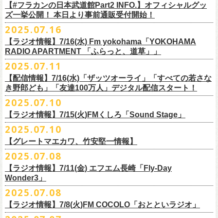
フラワーカンパニーズ
＊
全編視聴をご希望のかたはプレミアム会員にご登録（月額790円）をお
【#フラカンの日本武道館Part2 INFO.】オフィシャルグッ
1月27日(火) 四日市CLUB CHAOS 18:30/19:00
ゲスト：Novel Core
9 友達100万人
8月20日(水)21:00よりプレミア配信されます。
Conton Candy
願い致しま
す。
ズ一挙公開！ 本日より事前通販受付開始！
1月31日(土) 札幌近松 16:30/17:00
https://www.youtube.com/watch?
v=I8Zw-h9Anxg
10 ミント
TOSHI-LOW
＊タイムシフト視聴期間：2025年9月7日まで
2月4日(水) 下北沢シェルター 18:30/19:00
2025.07.16
11 ハイエース
開催を約１ヶ月後に控えたフラカンの日本武道館公演のチケットは
絶賛
ヒグチアイ
本番組はプレミアム会員の方ならタイムシフト視聴期間中に何度で
も、
2月14日(土) 大阪バナナホール 16:30/17:00
■vol.8
12 深夜高速
発売中！
【ラジオ情報】7/16(水) Fm yokohama「YOKOHAMA
MC：加藤真樹子（#FM802）
放送終了後に視聴することができます。 一般会員の方の場合は事前予約
2月15日(日) 岡山ペパーランド 15:30/16:00
ゲスト：四星球
mc
RADIO APARTMENT 「ふらっと、道草」」
合わせてお見逃しなく！
チケット発売スタート！
をする事で期間内にタイムシフト視
聴が可能ですが、リアルタイム視聴
2月21日(土) 別府Copper Raven 16:30/17:00
https://www.youtube.com/watch?
v=kVfyzG-tjOs
13 履歴書
2025.07.11
▼詳細はこちら
の際と同様、
全編の視聴にはプレミアム会員への加入が必要になりま
■7/16(水)22:00
～
23:30 Fm yokohama「YOKOHAMA RADIO
2月22日(日) 福岡CB 15:30/16:00
14 感情七号線
https://funky802.com/site/pickup_detail/7941
【配信情報】7/16(水)「ザッツオーライ」「すべての若さな
す。
APARTMENT
「ふらっと、道草」」
2月24日(火) 豊橋Club KNOT 18:30/19:00
15 星のブルペン
＜番組情報＞
き野郎ども」「友達100万人」デジタル配信スタート！
DJ:NakamuraEmi
2月28日(土) 新潟GOLDEN PIGGS BLACK 16:30/17:00
16 日々のあぶく
『月刊フラカン武道館 Part2』
ーーーーーーーーーーーーーーーーーーーーーーーーーーー
2025.07.10
https://www.fmyokohama.co.jp/
program/yra_furatto_michikusa
3月1日(日) 金沢AZ 15:30/16:00
17 虹の雨あがり
■vol.8
「HESOKURI」に収録「ザッツオーライ」「すべての若さなき野郎ど
◎「横浜ストーリー 〜武道館前の一撃〜」
＊鈴木圭介、グレートマエカワ コメントOA
3月7日(土) HEAVEN’S ROCKさいたま新都心 16:30/17:00
mc
【ラジオ情報】7/15(火)FMくしろ「Sound Stage」
7/23(水)よりSpotifyでフラワーカンパニーズのプレイリスト企画がスター
ゲスト：四星球
も」「友達100万人」が、7/16(水)より各音楽サービスにてデジタル配信
日時：8月24日(日)Open 15:30 / Start 16:00
3月14日(土) 仙台darwin 16:30/17:00
18 行ってきまーす
ト！
8月20日(水)21:00〜配信
スタート！
2025.07.10
会場：神奈川・F.A.D YOKOHAMA
■7月15日(金) 19:00〜 FMくしろ「Sound Stage」
19 ラッコ！ラッコ！ラッコ
本番URL：
同日リリースの新曲「ただいま実演中 / ピュアな匂いがチョイナチョイ
https://www.youtube.com/
watch?v=kVfyzG-tjOs
【グレートマエカワ、竹安堅一情報】
会場チケット：完売
＊鈴木圭介、グレートマエカワ コメントOA！
チケット料金：¥5,200(税込/整理番号付/
ドリンク代別途要)
20 人は人
①特設サイト
https://flowercompanyz.mixlist.app/
にて10曲をセレクトし
ナ」と合わせて、プリアドプリセーブが可能です。
※再放送：7月18日(金)15:00〜
2025.07.08
※全公演、高校生以下は当日¥2,000 キャッシュバック(当日年齢を証明で
21 最後にゃなんとかなるだろう
てプレイリストを作成
＊アーカイブ配信中！
ぜひお楽しみください！
きるもの(学生証、
保険証など)のご提示が必要となります)
富山MAIRO 25周年記念ライブにフラワーカンパニーズの出演が決定！
22 白眼充血絶叫楽団
【ラジオ情報】7/11(金) エフエム長崎「Fly-Day
②
#フラカンプレイリスト
をつけてXでシェア
■vol.0 番組スタート直前スペシャル
一般チケット発売日：
Wonder3」
③この
#フラカン
キャンペーンポストをリポストしてください
ゲスト：スキマスイッチ
◎7/16(水)デジタルリリース
10/25〜12/22公演＞8月30日(土)
◎「FUNKIST & RED JETS & MAIRO 25th Anniversary LIVE」
encore
2025.07.08
https://www.youtube.com/watch?
＊「ただいま実演中 / ピュアな匂いがチョイナチョイナ」
v=BR4CmNuGCLg&t=28
■7月11日(金) 14:00〜18:45 エフエム長崎「Fly-Day Wonder3」
1/17〜3/14公演＞10月18日(土)
日程：2025年10月5日(日) OPEN 16:00 START 16:25
EN1 涙よりはやく走れ
上記①②③を行って、キャンペーンへの応募が完了。
https://SPACESHOWERFUGA.lnk.
to/tadaima_pure
【ラジオ情報】7/8(火)FM COCOLO「おとといラジオ」
＊鈴木圭介、グレートマエカワ コメントOA！
会場：富山MAIRO
EN2 はぐれ者讃歌
抽選で、合計6名様にスペシャルグッズを
プレゼントいたします！
■vol.1
https://www.fmnagasaki.co.jp/program/wonder3/