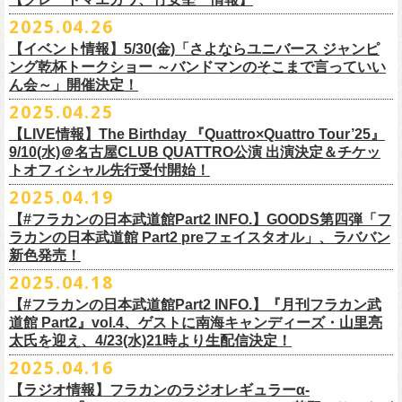
時間：Open 16:00 / Start 16:30
ます。
プレイガイド：FANYチケット https://yoshimoto.funity.jp/
【チケット】
出演：
「正しい哺乳類ツアー2025」グッズの一部、並びに「フラカンの日本武
2025.04.26
「SET YOU FREE〜VS SERIES」フラカン武道館応援企画として、札幌
今回の絵本化に際し、鈴木圭介からのリクエストで、
北野武の著書『浅
チケット料金：前売 ¥5,500（税込／全席指定）
※本受付はローソンチケットのシステムを使用しています。
問い合わせ：Fanyチケット 0570-550-100（10時～19時／年中無休）
[1日券] 予約￥5,000/当日￥5,500
2025年5月11日、フラワーカンパニーズが今年1月から全国を回ったツア
フラワーカンパニーズ
道館 Part2」プレグッズをニワトリ堂 2nd STOREにて5/3(土)12:00より取
KLUB COUNTER ACTIONにてPIGGSとの対バンが決定！
草迄』
の表紙などを手掛けたイラストレーターの丹下京子さんが作画を
【イベント情報】5/30(金)「さよならユニバース ジャンピ
一般チケット発売日：5月25日(日)
※本受付にてご購入の際、対象商品の代金とは別に、チケット1枚につき
＝＝＝＝＝＝＝＝＝＝＝＝＝＝
[4日間通し券]￥17,000
ー「正しい哺乳類ツアー2025」の追加公演となる高崎CLUB Jammer’s公
うつみようこ(vo)
り扱いスタート！
担当。
ング乾杯トークショー ～バンドマンのそこまで言っていい
プレイガイド：
ローソンチケットの規定の手数料（システム利用料：330円(税込み)/枚、
※いずれもドリンク代別途要
演が開催された。追加公演の場所がなぜ群馬県・高崎なのかと言えば、
真城めぐみ(vo)
「正しい哺乳類ツアー2025」グッズについては、2025/05/03 12:00 〜
ん会～」開催決定！
◎「SET YOU FREE〜VS SERIES」
楽曲のもつ世界観を繊細に、
豊かに表現した作品に仕上がっています！
イープラス
電子チケット利用料：110円(税込み)/枚）がかかります。
◎フラワーカンパニーズ ワンマンツアー「フラカンのチョイナチョイ
※入場整理番号あり
今年1月にリリースされたアルバム『正しい哺乳類』のレコーディングが
中森泰弘(g)
2025/05/11 23:59までの期間限定での受付となります。
日時：7月28日(月)OPEN 18:30 START19:15
2025.04.25
チケットぴあ
※代金のお支払いは、クレジットカード・PayPay・楽天ペイでのお支払
ナ’25/’26」
※中学生以上はチケットが必要になります。
高崎のスタジオTAGO STUDIO TAKASAKIで行われたからである。作品
奥野真哉(key)
またお届けについて、「正しい哺乳類ツアー2025」グッズを含む場合、5
会場：札幌KLUB COUNTER ACTION
『歌詞の本棚 深夜高速』は、7月11日(金)より全国書店などで発売。お
ローチケ
い、もしくは、コンビニエンスストアの「ローソン」「ミニストップ」
2025年
※オフィシャルFC先行チケット販売あり
のリリースツアーと言えば東京や大阪の大きな会場でファイナルをやっ
クハラカズユキ(dr)
【LIVE情報】The Birthday 『Quattro×Quattro Tour’25』
月末〜6月上旬以降となる予定です。
出演：フラワーカンパニーズ、PIGGS
楽しみに！
問い合わせ：ネクストロード
店内にございます「Loppi」でのお支払いをお選びいただけます。
10月25日(土) 熊本Django 16:30/17:00
※入場順：FC通し券→FC各日券→店通し券→店各日券→当日券
て締め括られるイメージも強いが、その作品が生まれた場所に帰ってい
チケット料金：前売 ¥5,500（税込／整理番号付／ドリンク代別途要）
9/10(水)＠名古屋CLUB QUATTRO公演 出演決定＆チケッ
チケット料金：前売り¥4,800
※各店舗のプレイガイドカウンターでの販売はいたしません。
10月26日(日) 長崎ホンダ楽器 15:30/16:00
一般チケット予約：2025年4月21日(月)から
トオフィシャル先行受付開始！
く、というこのツアーの旅の在り方に美しさを感じる。
※⾼校⽣以下は当⽇¥2,000 キャッシュバックします
◎ニワトリ堂2nd STORE
https://flowercompanyzinc.stores.jp/
チケット発売日：5月24日
商品情報：
・7月31日(木)
※チケットに関する問い合わせは必ず下記にお願いいたします。
11月3日(月・祝) 渋谷duo MUSIC EXCHANGE 15:15/16:00
MANDA-LA2予約フォームよりお申し込みください
そして、これはぼんやりとしたイメージの連鎖でしかないが、群馬と言
（当⽇年齢を証明できるもの（学⽣証、保険証など）のご提⽰
が必要と
2025.04.19
プレイガイド：tiget
https://tiget.net/events/400570
タイトル：『歌詞の本棚 深夜高速』
会場：三重・松阪M’AXA
※海外からは購入できません。日本国内のみの販売になります。
11月8日(土) 徳島club GRINDHOUSE 16:30/17:00
https://ssl.form-mailer.jp/fms/36a3b84d475895
えば詩人の萩原朔太郎である。萩原朔太郎は詩人でありながら、自らマ
なります）
【#フラカンの日本武道館Part2 INFO.】GOODS第四弾「フ
歌詞：鈴木圭介 絵：丹下京子
時間：Open 18:30 / Start 19:00
11月9日(日) 米子AZTiC laughs 15:30/16:00
MANDA-LA2
ンドリンなどの楽器を演奏し、作曲もする音楽家だった。（高崎ではな
一般チケット発売日：6月28日(土)
ラカンの日本武道館 Part2 preフェイスタオル」、ラババン
発売日：2025年7月11日(金)
チケット料金：前売 ¥5,500（税込／全自由・整理番号付／ドリンク代別
＜イベント参加に関してのご注意＞
11月15日(土) 福井CHOP 16:30/17:00
〒180-0003 東京都武蔵野市吉祥寺南町２丁目８−６ 第１８通南ビル地下
いが）前橋文学館という場所に行けば、彼が愛用したアコースティック
問い合わせ：JAILHOUSE TEL:052-936-6041
https://www.jailhouse.jp/
新色発売！
価格：定価2,200円(税込)
途要）
・会場内外の通路など共有部分での座り込み、集団での立ち話など、他
11月16日(日) 神戸VARIT. 15:30/16:00
https://www.manda-la2.com
ギターが飾られていたり、彼の作曲した曲が流れていたりする。詩と音
我こそ”フラカンの日本武道館宣伝隊員”に！という方は、こちらよりポス
2025.04.18
発売元：リットーミュージック
一般チケット発売日：5月26日(月)
のお客様のご迷惑になるような行為はご遠慮ください。イベント中止等
11月29日(土) 名古屋E.L.L 16:30/17:00
2025年9月20日(土)開催するフラワーカンパニーズ日本武道館ワンマンラ
楽の関係、言葉と音楽の関係、「うた」と呼ばれるものの秘密……そう
ター＆フライヤーを必要数お送りさせていただきますので、メールに
商品ページ：
https://www.rittor-
music.co.jp/product/detail/
3125317101/
【#フラカンの日本武道館Part2 INFO.】『月刊フラカン武
イープラス
の原因となります。
11月30日(日) 静岡サナッシュ 15:30/16:00
＝＝＝＝＝＝＝＝＝＝＝＝
イブ「フラカンの日本武道館 Part2 〜超・今が旬〜」、
いうものに思いを馳せるのに、群馬はうってつけの土地である。この日
7月12日(土)7月13日(日)静岡県浜松市浜名湖ガーデンパーク 屋外ステージ
て、件名に「フラカンの日本武道館宣伝隊員応募」と明記いただき、本
道館 Part2』vol.4、ゲストに南海キャンディーズ・山里亮
問い合わせ：松阪M’AXA
・近隣店舗・近隣の施設・お客様へご迷惑となりますので、施設内外・
12月6日(土) 宇都宮HEAVEN’S ROCK VJ-2 16:30/17:00
◎TALK LIVE「ハルキとジョーとベースと猫と〜グレートなゲストと共
プレGOODS第四弾となる「フラカンの日本武道館 Part2 pre フェイスタ
のライブ、本編の最後に演奏された“東京タワー”のポエトリー調の部分
で開催される「ADAM at presents ADAM FEST2025 supported by
文に氏名、住所、貼っていただく（置いていただく）場所（できました
太氏を迎え、4/23(水)21時より生配信決定！
著者プロフィール
会場内外でのアーティストの入待ち、出待ち等の待機行為はご遠慮下さ
12月7日(日) 水戸LIGHT HOUSE 15:30/16:00
に〜」
オル」が完成！
で、体をぐっと鈴木圭介がいる方に向けて、まるで鈴木の呼吸を深く感
Recruiting Management」にフラワーカンパニーズの出演が決定！
ら具体的に）、必要数（ポスター、フライヤーそれぞれ）、意気込みな
丹下京子（たんげ きょうこ）
2025.04.16
・8月3日(日)
い。
12月13日(土) 盛岡CLUB CHANGE WAVE 16:30/17:00
【出演】
また、ラバーバンドの新色「パープル × ブルー」も登場！
じ取るようにギターを弾く竹安堅一の姿を見ながら、やはり僕は「うた
◎ムジカジャポニカ19th後の祭スペシャル！『ムジカの渇望2025～うつ
フラワーカンパニーズは7月12日(土)の出演となります。
どメッセージを書いて下記アドレス宛てご応募ください。
名古屋生まれ名古屋育ち。愛知県立芸術大学デザイン科卒業。
峰岸塾修
会場：広島・福山grandsoulcafe Guns’
・受付終了した場合は当HPでお知らせさせていただくため、受付状況確
12月14日(日) 弘前KEEP THE BEAT 15:30/16:00
ヒライハルキ(The Birthday)
4/19(土)「正しい哺乳類ツアー2025」＠広島CLUB QUATTRO 公演より販
とは不思議なものだ。演奏という行為は不思議なものだ」と感じた。
みようこ&Yokoloco Band！2days』
【ラジオ情報】フラカンのラジオレギュラーα-
どうぞお楽しみに！
了。TIS会員。
TVCMプランナー兼イラストレーターを20年ほど続け、
そ