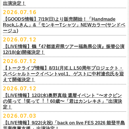
出演決定！
す
フィシャルサイトにて改めてご報告致します。
2026.07.16
今週末8/1(土)、2(日)門司BRICK HALLにて予定しております「フォーク
皆さまのご安全と心身のご健康、被災地の一日も早い復旧・復興を心よ
【GOODS情報】7/19(日)より販売開始！「Handmade
の爆発2026 〜座って演奏するスタイルです〜」公演に関しまして、
Rockふきん」&「モンキーTシャツ」NEWカラー(サンドベ
りお祈り申し上げます。
本日現在開催させていただく予定です。
ージュ)
2026.07.12
7/19(日)「フォークの爆発2026 〜座って演奏するスタイルです〜」＠有
まだ九州地方では余震が続き、交通機関が麻痺している状況を鑑み、
【LIVE情報】鶴『47都道府県ツアー福島県公演』振替公演
楽町I’M A SHOW 公演より、またまたNEWグッズが登場！
もしチケットをお持ちの方で今回の公演へのご来場が難しい方につきま
12/18(金)開催決定！
エプロンからスタートした新たな企画「Handmade Rock」シリーズ第二
して、
2026.07.12
弾、「Handmade Rockふきん」の販売が決定！
そのまま未使用のチケットをお持ちいただけましたら、
延期となっておりました鶴『47都道府県ツアー福島県公演』の振替公演
そして、絶賛販売中の「モンキーTシャツ」にサンドベージュのボディに
【トークライブ情報】8/31(月)E.L.L50周年プロジェクト・
1年間（2027年8月まで）九州地方で今後発表されるワンマンツアー、ラ
が決定しました。
グリーンのプリントが夏らしいNEWカラーが追加！
スペシャルトークイベントvol.1、ゲストに中村達也氏を迎
イブで有効とさせていただきます。
合わせて、
振替公演にご来場が難しい方へ、
払い戻しのご案内もござい
ぜひチェックしてくださいね！
えて開催決定！
手続きなどは特にありませんが、入場整理番号のみ無効となりますこと
ますので、以下ご確認をお願い致します。
2026.07.12
（入場順最後のご案内となりますこと）、
何卒ご了承いただけますと幸いです。
＜延期日程＞
【LIVE情報】12/2(水)奥野真哉 還暦イベント “〜オクピン
■2026年4月19日（日） 鶴 5周⽬の47都道府県ツアー「鶴フェスへの道」
の笑って︕笑って︕︕ 60歳〜「君はカンレキさ」”出演決
また払い戻しのご希望の方は、大変お手数ですが、来月8月末までに、
定！
福島県公演
・ファンクラブ優先でご購入の方は ヤングフラワーズ
開場15:30 開演16:00
2026.07.03
flocommail@youngflowers.jp まで
↓
【LIVE情報】9/22(火祝)「back on live FES 2026 能登半島
・プレイガイドでご購入の方は flowerotegami@gmail.com まで
災害復興支援 」出演決定！