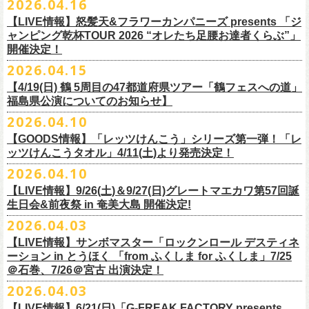
2026.04.16
Electric Lady Landホームページ ＞
https://www.ell.co.jp/
入場券」となります
「レッツけんこう」シリーズ第二弾！ステッカーセットの発売が決定！
日時：2026年10月16日(金) 開場18:00/開演19:00
・6月5日(金) ＠名古屋TOKUZO
※本イベントはトークイベントです。当日はライブパフォーマンスはご
【LIVE情報】怒髪天&フラワーカンパニーズ presents 「ジ
4/18(土)SaToMansion 10th anniversary festival【南部事変 2026】公演よ
会場：恵⽐寿LIQUIDROOM
*ワンマン
ざいません。
ャンピング乾杯TOUR 2026 “オレたち足腰お達者くらぶ”」
◎「ロックのほそ道2026 〜15th Anniversary Special〜」
り販売開始いたします！
出演：モノブライト / フラワーカンパニーズ
18:30open 19:30start
開催決定！
「フォークの爆発2026 ミニマル巡業 〜うたとギターとコーラスと〜」
日時：2026年8月29日(土) 16:00 / 17:00
チケット料金：前売5,500円(税込/ドリンク代別/整理番号付)
京都のアイドルグループ・きのホ。の主催企画「THE 京月観」7/7(火)＠
予約￥5,000 当日￥5,500
編、長野での開催が決定！
2026.04.15
会場：ゼビオアリーナ仙台
一般チケット発売日：7月11日(土)
京都磔磔にフラワーカンパニーズの出演が決定！
https://www.tokuzo.com/2026Jun/20260605
出演：阿部真央 / クリープハイプ / Spitz / フラワーカンパニーズ（五十
2020年開催した「フラカンの横浜アリーナ」から続く＜フラカンの横浜
問い合わせ：ディスクガレージ https://info.diskgarage.com
【4/19(日) 鶴 5周⽬の47都道府県ツアー「鶴フェスへの道」
◎「フォークの爆発2026 ミニマル巡業 〜うたとギターとコーラスと〜」
音順）
ストーリー＞シリーズ、
福島県公演についてのお知らせ】
本日5月13日20:00から、チケットの先行抽選予約の受付もスタート！
◎「着ぐるみラッコのマグカップ」
・6月5日(土) ＠名古屋TOKUZO
※ミニマル巡業とは『
新たな試みとして歌とアコースティックギター一
料金：アリーナスタンディング￥10,000(税込・ブロック指定・入場整理
今年も8月23日(日)F.A.D YOKOHAMAにて開催決定！
＊オフィシャル先行受付＊
どうぞお見逃しなく！！
価格：￥2,000(税込）
2026.04.10
*ゲストあり：EDDIE（the 原爆オナニーズ）森田裕(バレーボールズ)
本とコーラスと小
今週末に出演を予定しておりました
物の楽器などで構成するライヴ』です
番号付)、スタンド指定席：￥10,000(税込)、車椅子席：￥11,000(税込)
期間：2026年5⽉22⽇(⾦) 18:00〜2026年5⽉31⽇(⽇) 23:59
カラー：グリーン , ホワイト
【GOODS情報】「レッツけんこう」シリーズ第一弾！「レ
17:00open 18:00start
日時：7/14(火) 開場18 : 30/開演19 : 00
お問い合わせ：ノースロードミュージック TEL 022-256-1000（営業時
◎「横浜ストーリー2026」
受付URL：
https://l-tike.com/monobright/
◎きのホ。presents「THE 京月観」vol.4
素材 ： ポリプロピレン
ッツけんこうタオル」4/11(土)より発売決定！
予約￥5,000 当日￥5,500
会場：
■2026年4月19日（日） 鶴 5周⽬の47都道府県ツアー「鶴フェスへの道」
長野
BAR THREE
間 平日11:00〜16:00）
日時：8月23日(日)Open 15:30 / Start 16:00
日時：2026年7月7日(火) 18:00 OPEN/18:30 START
サイズ：直径 約82mm × 高さ 約92mm
https://www.tokuzo.com/2026Jun/20260606
2026.04.10
チケット料金：4,800円（税込/整理番号付/ドリンク代別） ※高校生以下
福島県公演
HP:
https://rocknohosomichi.com
会場：神奈川・F.A.D
YOKOHAMA
会場：京都磔磔
容量／約340ml
お待たせしました、「レッツけんこう」シリーズの発売が決定！
は当日¥2,000キャッシュバック（
会場：福島県・OUTLINE 出演：鶴 / フラワーカンパニーズ
当日年齢を証明できるもの（学生証、
Instagram:
https://www.instagram.com/hosomichiofrock/
チケット料金：前売￥5,200（税込/整理番号付/
ドリンク代別）
【LIVE情報】9/26(土)＆9/27(日)グレートマエカワ第57回誕
出演：フラワーカンパニーズ / きのホ。
本体重量／約92g
第一弾として、「レッツけんこうタオル」が完成！
・6月7日(日)「Rainbow Hill 2026」」＠大阪 服部緑地・野外音楽堂
保険証など）
のご提示が必要となります）
X:
https://x.com/hosomichiofrock
生日会&前夜祭 in 奄美大島 開催決定!
※高校生以下は当日￥2,000キャッシュバック （当日年齢を証明できるも
チケット料金：¥4,800 (ドリンク代別途)
耐熱温度：140℃
4/11(土)「フラカンと行くザ50回転ズの故郷巡りツアー！」＠出雲アポロ
*イベント出演
一般チケット発売日：5月23日(土)
につきまして、鶴のオフィシャルサイトでお知らせがありましたとお
の(学生証、保険証など)
のご提示が必要となります）
2026.04.03
＊チケット先行抽選受付： 5/13(水)20:00~ 5/26(M火)23:59
耐冷温度：-40℃
公演より販売開始いたします！
開場/開演11:00 – 終演18:30予定
問い合わせ：長野CLUB JUNK BOX
り、延期となりました。
一般発売日:6月27日(土)
https://w.pia.jp/t/kinopo-
thekyogetsukan/
※ やわらかい乳白色と独特の透け感のあるマグカップです。
【LIVE情報】サンボマスター「ロックンロール デスティネ
一般チケット前売5,000円/ 当日5,500円
ネクストロード 03-5114-7444 (平日14～18時)
ーション in とうほく 「from ふくしま for ふくしま」7/25
https://rainbowhill.jp/
＊鶴オフィシャルサイト：
https://afrock.jp/
ーーーーー
＠石巻、7/26＠宮古 出演決定！
鈴木実貴子ズ自主企画イベント『心臓の騒音』にフラワーカンパニーズ
2026.04.03
・7月2日(木)＠荻窪TOP BEAT CLUB
＜振替公演・チケットの払い戻しについて＞
の出演が決定！
*ワンマン
【LIVE情報】6/21(日)「G-FREAK FACTORY presents
・現在、振替日程、および各公演のチケット払い戻しに関する詳細を調