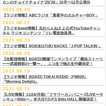
9月22日(月) 17:00 ～ 9月30日(火) 22:59まで
3月1日(日) 金沢AZ 15:30/16:00
カンのチョイナチョイナ’25/’26」10月〜12月公演分
クハラカズユキ(dr)
※
リピート放送；
9/4(木)、9/5(金)、9/7(日)
れ出した瞬間から異様なほどの高揚感が会場を包み込み、そして竹安堅
L ： 身丈73cm / 身幅55cm / 肩幅50cm / 袖丈22cm
3月7日(土) HEAVEN’S ROCKさいたま新都心 16:30/17:00
チケット料金：前売 ¥5,500（税込／整理番号付／ドリンク代別途要）
2025.08.30
https://www.mbs.jp/mmtv/
一の目が醒めるようなギターから“少年卓球”が始まった瞬間に、もうこの
XL ： 身丈77cm / 身幅58cm / 肩幅54cm / 袖丈24cm
【 お届け 】
3月14日(土) 仙台darwin 16:30/17:00
※⾼校⽣以下は当⽇¥2,000 キャッシュバックします
#MMTV_mbs
日のフラカンの勝利は確定した――そんな気持ちになった。『正しい哺
【ラジオ情報】ABCラジオ「真夜中のカルチャーBOY」
XXL：身丈81cm / 身幅63cm / 肩幅57cm / 袖丈25cm
10月下旬発送予定
（当⽇年齢を証明できるもの（学⽣証、保険証など）のご提⽰
が必要と
10年ぶり2回目となる日本武道館公演『フラカンの日本武道館 Part2 〜
乳類』はこの10年をかけてフラカンが研ぎ澄ませてきたバンドサウンド
※上記サイズはあくまでも目安の寸法です
2025.08.25
チケット料金：¥5,200(税込/整理番号付/
ドリンク代別途要)
なります）
■8月30日(土) 、9月6日(土)、9月13日(土)
超・今が旬〜』を9月20日(土)
に開催するフラワーカンパニーズが、
今年1
とメッセージ性が高次元で結晶化した大傑作だが、その中でも、“少年卓
※全公演、高校生以下は当日¥2,000 キャッシュバック(当日年齢を証明で
【ラジオ&web情報】忘れらんねえよ公式YouTubeチャン
※チケットにスタンディングの記載がありますが、
当日は椅子あり自由
深夜2:00〜3:00 ABCラジオ「真夜中のカルチャーBOY」
月より月１配信のYouTube番組『月刊フラカン武道館 Part2』をスター
先行配信しておりました「ただいま実演中/ピュアな匂いがチョイナチョ
球”はポップで疾走感があり、初めてロックで高揚した瞬間をギュッと思
ネル ラジオコンテンツ「ツレ電波放送局」
きるもの(学生証、
保険証など)のご提示が必要となります)
席でのご案内となります。
※グレートマエカワ インタビューOA
ト、番組スタート直前スペシャルのvol.
0としてスキマスイッチ、第１回
イナ」を急遽CD化、ライブ会場にて販売がスタート！
い出させるような楽曲だ。10年ぶりの武道館とライブの1曲目を飾るに相
一般チケット発売日：
2025.08.20
券売状況により、
当日券でのご来場のお客様に後方にてスタンディン
https://abcradio.asahi.co.jp/mayoboy/
目のゲストとしてTHE COLLECTORSの加藤ひさし(vo)と古市コータロー
ぜひお手元に〜
応しい楽曲が最新アルバムに収められているという点で、今のフラカン
■8月25日(月)21:00公開
10/25〜12/22公演＞8月30日(土)
グをお願いする
場合もございます
(
g)、第２回目にHump Back、第３回目はスターダスト☆レビューの根本
の絶好調ぶり、そして、この10年間のフラカンが歩んだ道のりの豊かさ
【ラジオ情報】9/10(水)17(水) NACK5「J-POP TALKIN’」
忘れらんねえよ公式YouTubeチャンネル ラジオコンテンツ「ツレ電波放
1/17〜3/14公演＞10月18日(土)
＊2/21＠大分公演のみ＞10月25日(土)
一般チケット：発売中
要、
第４回目は南海キャンディーズの山里亮太、
第５回目は筋肉少女帯
◎31st single「ただいま実演中/ピュアな匂いがチョイナチョイナ」
を感じずにはいられない。
送局」
2025.08.20
■9月10日(水)、17日(水) 24:00～24:30 NACK5「J-POP TALKIN’」
https://flowercompanyz.com/live/2025/06/18/8686
の大槻ケンヂ、
第６回目はBRAHMANのボーカル・TOSHI-LOW、
第７回
価格：1100円(税込)
他にも美しい情景を想起させる“アメジスト”や“ミント”、下世代へのメッ
第10回ツレ：フラワーカンパニーズ 鈴木圭介/グレートマエカワ
【生配信情報】8/24(日)開催ワンマンライブ「横浜ストーリ
詳細：
https://flowercompanyz.com/live/2025/08/12/8752
＊鈴木圭介、グレートマエカワ ゲスト出演
問い合わせ：JAILHOUSE TEL:052-936-6041
https://www.jailhouse.jp/
目はラッパー・シンガーソングライターのNovel Core、そして８回目に四
収録曲:
セージを歌う“履歴書”、長い旅路を歩き続けるバンドの生き様を伝える“ハ
https://youtu.be/BIya9VH0ZOI
ー〜武道館前の一撃〜」、ニコ生で独占生中継決定！
https://www.nack5.co.jp/program/j-pop_talkin/
星球を招きお届けしてきた今番組（
全回アーカイブ配信中）。
1.ただいま実演中
イエース”（この曲の演奏時には、ステージセットとして、実際に60万キ
2025.08.19
2.ピュアな匂いがチョイナチョイナ
ロ以上を走行したというバンドの先代ハイエースが登場した）、キャッ
番組最終回となる今回は、フラカンメンバー4人による「
武道館直前スペ
価格：1100円(税込)
【ラジオ情報】8/24(日) TOKAI RADIO（FM929）
チーなサウンドとモチーフの中に現代社会や人間への批評眼を忍び込ま
シャル」を9月17日(水)21:
『Morning Delight』
00より生配信決定！
せた“ラッコ！ラッコ！ラッコ！”……この10年で生まれた多彩な楽曲たち
本番を3日後に控えた４人でのお喋り、どうぞお楽しみに！
が響き渡った。“星のブルペン”での、夜空から降り注ぐ星の光のような照
2025.08.15
■8月24日(日) 7:00～10:00 TOKAI RADIO（FM929）『Morning
明演出も忘れがたい。
【LIVE情報】11/24(月祝)「フラワーカンパニーズLIVE〜サ
Delight』
◎「フラカンの日本武道館 Part2 オフィシャルガチャ」
武道館公演チケットは、9/19(金)
まで各プレイガイドにて前売チケット発
もちろん“深夜高速”や“感情七号線”、“馬鹿の最高”“真冬の盆踊り”といっ
ンキューBitts〜」＠大分T.O.P.S Bitts HALL 開催決定！
＊グレートマエカワ インタビューOA
1回：500円(税込)
売中！
た、それ以前発表の名曲たちも会場を盛り上げる。「久々の曲を」とい
https://www.tokairadio.co.jp/program/md/