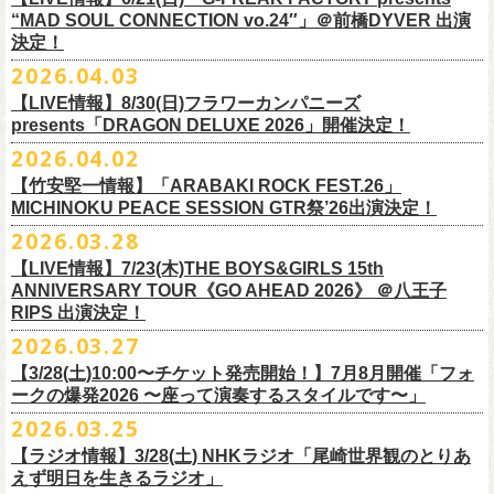
本日よりオフィシャル先行もスタート！どうぞお見逃しなく〜
本日4月23日(木)に結成37周年を迎えたフラワーカンパニーズ、自身初と
OPEN：19:00 / START：19:30
“MAD SOUL CONNECTION vo.24″」＠前橋DYVER 出演
整しております。 決定次第、改めて各バンドの公式サイトおよび公式
なるクラブクアトロ・ワンマンツアーの開催が決定！
決定！
前売：¥5,000 / 当日：¥5,500 ＋1DRINK(¥700)
SNS等にてご案内いたしますので、今しばらくお待ちください。
◎鈴木実貴子ズ自主企画イベント『心臓の騒音』
https://topbeatclub.com/schedule/?month=202607
2026.04.03
・お手持ちのチケット（紙・電子共に）は、詳細が発表されるまでその
日程：12月3日(木)
◎フラワーカンパニーズ 「フラカンのクアトロツアー2026」
まま大切に保管していただきますようお願い申し上げます。振替公演や
【LIVE情報】8/30(日)フラワーカンパニーズ
時間：開場 18:30 開演 19:00
10/10(土)渋谷クラブクアトロ OPEN 16:15 START 17:00 問：ネク
払い戻しの際に必要となります。
presents「DRAGON DELUXE 2026」開催決定！
会場 ：新代田FEVER
ストロード
2026.04.02
料金：4,500円（税込/ドリンク代別/整理番号有）
10/24(土)広島クラブクアトロ OPEN 16:15 START 17:00 問：キャ
改めて万全の体制で、鶴とともにライブをお届けできたらと思いますの
出演：鈴木実貴子ズ / フラワーカンパニーズ
ンディー・プロモーション
【竹安堅一情報】「ARABAKI ROCK FEST.26」
で、ご理解のほど、何卒宜しくお願い致します。
フラワーカンパニーズのベーシスト兼リーダー兼社長、グレートマエカ
一般チケット発売日：8月23(土)
MICHINOKU PEACE SESSION GTR祭’26出演決定！
10/25(日)梅田クラブクアトロ OPEN 15:15 START 16:00 問：清水
ワの57歳の誕生日を記念し、7年ぶりの奄美大島で、誕生日会&前夜祭開
問い合わせ：VINTAGE ROCK std. 03-5787-5350 （平日12:00～17:00）
音泉
2026.03.28
催決定!
https://vintage-rock.com/
11/1(日)名古屋クラブクアトロ OPEN 15:15 START 16:00 問：JAIL
お待たせしました！怒髪天との恒例”ジャンピング乾杯TOUR”、もちろん
【LIVE情報】7/23(木)THE BOYS&GIRLS 15th
HOUSE
今年も開催決定！
ANNIVERSARY TOUR《GO AHEAD 2026》 ＠八王子
◎「フォークの爆発2026 ミニマル巡業 ～うたとギターとコーラスと～
＜全公演共通＞
みんなで足腰鍛えて挑みます〜
【オフィシャルサイト先行】
RIPS 出演決定！
GMBD前夜祭」
チケット料金：前売￥5,700(税込/ドリンク代別途要)
◎「レッツけんこうアンブレラチャーム」（ランダム）
受付期間：04/25(土)20:00～04/30(木)23:
59
2026.03.27
※ミニマル巡業とは『新たな試みとして歌とアコースティックギター一
※高校生以下は当日¥2,000キャッシュバック（当日年齢を証明できるも
価格：￥500(税込)
本日よりHP先行も受付スタート！お見逃しなく！！
▼受付URL
本とコーラスと小物の楽器などで構成するライヴ』です
【3/28(土)10:00〜チケット発売開始！】7月8月開催「フォ
の（学生証、保険証など）のご提示が必要となります）
仕様：チャーム4種（けいくん、まーちゃん、けんちゃん、
こにし）/アル
https://eplus.jp/suzukimikiko-
1203-flowercompanyz/
日時：2026年9月26日(土) 開場17:00 開演18:00
◎「レッツけんこう
タオル
」
ークの爆発2026 〜座って演奏するスタイルです〜」
一般チケット発売日：8月8日(土)
ミ蒸着袋入り(*どれになるかお楽しみスタイル）
☆HP先行：
会場：奄美大島＠ LIVE BOX MA・YASCO
価格：￥1,800 (税込)
2026.03.25
素材 ： 白アクリル , シリコンリング , ステンレス製カニカン
受付期間：4/16(木)12:00〜4/26(日)23:59
出演：フラワーカンパニーズ
カラー：ホワイト
サイズ ： （本体）40×28mm 厚み3mm
受付URL：
https://eplus.jp/jpk-tour26/
【ラジオ情報】3/28(土) NHKラジオ「尾崎世界観のとりあ
サンボマスター夏の東北７か所を廻るツアー「ロックンロール デスティ
オープニングアクトあり：ずぶ濡れブラザーズ
◎「レッツけんこうアンブレラチャーム」（ランダム）
イエローver.
サイズ：82cm × 34cm
えず明日を生きるラジオ」
ネーション in とうほく 「from ふくしま for ふくしま」、7/25(土)石巻、
チケット料金：前売 ¥3,800（税込/全自由席/整理番号付/ドリンク代別途
価格：￥500(税込)
素材：綿100%