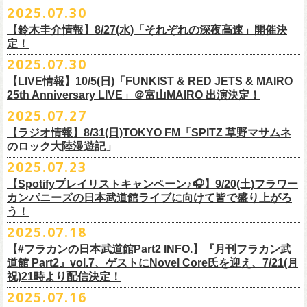
超・今が旬〜』を9月20日(土)
に開催するフラワーカンパニーズが、
今年1
2025.07.30
https://funky802.com/masters/
思うことが、バンドの未来につながる〜」
10月25日(土) 熊本Django 16:30/17:00
■vol.2
年ぶりのフラカンの武道館ライブも、「思い出」という箱にはなかなか
月より月１配信のYouTube番組『月刊フラカン武道館 Part2』をスター
https://media.wakasa.jp/articles/diymusic/1504/
10月26日(日) 長崎ホンダ楽器 15:30/16:00
ゲスト：Hump Back
【鈴木圭介情報】8/27(水)「それぞれの深夜高速」開催決
収まらないだろうし、収めるべきじゃない。これはきっと新しいはじま
ト、8回目のゲストとして、
四星球の出演が決定！
来月9月20日(土)、10年ぶり2度目の日本武道館公演『
フラカンの日本武道
＊「フラカンの日本武道館 Part2 オフィシャルガチャ」につきまして
11月3日(月・祝) 渋谷duo MUSIC EXCHANGE 15:15/16:00
定！
https://www.youtube.com/watch?
v=6XTayyWwFP0&t=6s
り。これからフラワーカンパニーズは、さらに凄いことになるだろう。
館 Part2 〜超・今が旬〜』を開催するフラワーカンパニーズ、
武道館前
・500円玉専用となりますので、
ご利用予定の方は500円玉をご用意くだ
11月8日(土) 徳島club GRINDHOUSE 16:30/17:00
絶対にそうなるだろう。
2025.07.30
番組スタート直前スペシャルのvol.0としてスキマスイッチ、
第１回目の
苦しい夜を乗り越えて来た芸人さんがそれぞれの夜を語り〈深夜高速〉
最後のワンマンライブとして開催する8月24日(日)「
横浜ストーリー 〜武
さい（
他の硬貨は使用不可）
11月9日(日) 米子AZTiC laughs 15:30/16:00
■vol.3
ゲストとしてTHE COLLECTORSの加藤ひさし(vo)と古市コータロー(
g)、
【LIVE情報】10/5(日)「FUNKIST & RED JETS & MAIRO
を熱唱するライブ、今年も開催決定！
道館前の一撃〜」＠F.A.D YOKOHAMA（会場チケット完売）
の模様がニ
・お一人様1回のお並びにつき5回しまでとさせていただきます
11月15日(土) 福井CHOP 16:30/17:00
◎「少しだけピュアなチョイナロンT」
ゲスト：根本要（スターダスト☆レビュー）
◎フラワーカンパニーズ「フラカンの日本武道館 Part2 〜超・今が
第２回目にHump Back、第３回目はスターダスト☆レビューの根本要、
25th Anniversary LIVE」＠富山MAIRO 出演決定！
コニコ生放送にて独占生中継されることが決定！
11月16日(日) 神戸VARIT. 15:30/16:00
https://www.youtube.com/watch?
v=OMoBtAjSn-w
価格：¥4,000（税込）
旬〜」
第４回目は南海キャンディーズの山里亮太、
第５回目は筋肉少女帯の大
2025.07.27
◎「それぞれの深夜高速」
11月29日(土) 名古屋E.L.L 16:30/17:00
ボディカラー：ホワイト
2025年9月20日(土)＠日本武道館 OPEN 15:30 START 16:30
槻ケンヂ、
第６回目はBRAHMANのボーカル・TOSHI-LOW、
そして第７
【日時】2025年8月27日（水）18:40開場 19:00開演
ライブの一部はどなたでも無料で視聴が可能、
ニコニコプレミアム会員
【ラジオ情報】8/31(日)TOKYO FM「SPITZ 草野マサムネ
11月30日(日) 静岡サナッシュ 15:30/16:00
■vol.4：山里亮太（南海キャンディーズ）
素材 ： 綿100％
回目はラッパー・シンガーソングライターのNovel Coreを招きお届けして
今年12月末をもって営業終了となる大分のライブハウスT.O.P.S
【会場】下北沢・小劇場B1
に登録するとライブ全編、
見逃し配信が視聴可能となります。
のロック大陸漫遊記」
12月6日(土) 宇都宮HEAVEN’S ROCK VJ-2 16:30/17:00
https://youtube.com/live/_ipE-
Na37yY
サイズ：S / M / L / XL /XXL
＜SET LIST＞
きた今番組（全回アーカイブ配信中）。
BittsHALLにて、フラワーカンパニーズのワンマンライブが決定！
【出演者】MC：東京03角田 特別審査員：フラワーカンパニーズ鈴木
12月7日(日) 水戸LIGHT HOUSE 15:30/16:00
2025.07.23
＜製品サイズ＞
SE Eeyo
第８回目となる今回のゲストは、”日本一泣けるコミックバンド”
、四星球
■8月31日(日)21:00〜21:55 TOKYO FM「SPITZ 草野マサムネのロック大
ゲスト：4名
武道館公演を１ヶ月後に控えたフラカンの盛り上がり必至の貴重な
ライ
12月13日(土) 盛岡CLUB CHANGE WAVE 16:30/17:00
■vol.5
S ： 身丈65cm / 身幅49cm / 肩幅42cm / 袖丈 60cm
1 少年卓球
【Spotifyプレイリストキャンペーン♪🎧】9/20(土)フラワー
を招聘！
陸漫遊記」
9/2(火)大阪GORILLA HALL OSAKAで開催される｢802 Jungle Attack Vol.6
◎「フラワーカンパニーズLIVE〜サンキューBitts〜」
【料金】￥3,500-（税込・整理番号付き自由席）
ブ、どうぞお見逃しなく！
12月14日(日) 弘前KEEP THE BEAT 15:30/16:00
ゲスト：大槻ケンヂ（筋肉少女帯/特撮/オケミス）
M ： 身丈69cm / 身幅52cm / 肩幅45cm / 袖丈62cm
2 ピースフル
カンパニーズの日本武道館ライブに向けて皆で盛り上がろ
＊鈴木圭介、グレートマエカワ ゲスト出演決定！
-フラカン武道館壮行会-｣にフラワーカンパニーズの出演が決定！
日時：2025年11月24日(月祝) OPEN15:30/START16:00
【発売日】Livepocket
12月21日(日) 京都磔磔 15:30/16:00
https://www.youtube.com/watch?
v=1EMet2dx9d4
う！
L ： 身丈73cm / 身幅55cm / 肩幅48cm / 袖丈63cm
3 ただいま実演中
20年以上にわたる付き合いで、
先輩後輩の枠を超えた関係性の2組。四星
壮行会、ありがとうございます！嬉涙
会場：大分T.O.P.S BittsHALL
・7月30日（水）21:00 先行抽選受付開始（～8月12日（火）11:00
＊配信詳細
12月22日(月) 京都磔磔 18:30/19:00
XL ： 身丈77cm / 身幅58cm / 肩幅52cm / 袖丈64cm
4 ライトを消して走れ
2025.07.18
球にことあるごとに”
危機”を救ってもらってきたフラカン、
さらに現在展
※全国38局ネット＞
各放送局のオンエア日時は番組公式サイトでご確認
チケット料金：前売¥5,200(税込/整理番号付/ドリンク代別)
迄）・8月16日（土）11:00 一般発売開始
◎フラワーカンパニーズ「横浜ストーリー〜武道館前の一撃〜」＠
F.A.D
2026年
■vol.6
XXL：身丈81cm / 身幅63cm / 肩幅56cm / 袖丈65cm
5 アメジスト
開中のフラカンの楽曲全曲レビュー企画「
フラカンの音楽目録」でボー
ください
◎｢802 Jungle Attack Vol.6 -フラカン武道館壮行会-｣
チケット発売日：9月27日(土)
【#フラカンの日本武道館Part2 INFO.】『月刊フラカン武
【お問い合わせ】
YOKOHAMA
1月17日(土) 長野CLUB JUNK BOX 16:30/17:00
ゲスト：TOSHI-LOW（BRAHMAN）
※上記サイズはあくまでも目安の寸法です
6 夜空の太陽
カル・
北島康雄をプロのライター陣に交じってreviewerに抜擢す
るなど、
https://www.tfm.co.jp/manyuki/
日時：9月2日(火)18:15 OPEN / 18:45 START
道館 Part2』vol.7、ゲストにNovel Core氏を迎え、7/21(月
プレイガイド：
SLUSH-PILE. 03-6451-0554
配信日時：8月24日（日）16:00 START（10分前より準備開始）
1月18日(日) 千葉LOOK 15:30/16:00
https://youtu.be/Z9wrtIqELqE
mc
四星球に対しての信頼度が絶大なフラカンメンバー。
とにかくお互いへ
祝)21時より配信決定！
会場：大阪 GORILLA HALL OSAKA
https://eplus.jp/sf/detail/
4383810001-P0030001
視聴URL：
https://live.nicovideo.
jp/watch/lv348512764
1月24日(土) 高知X-pt. 16:30/17:00
7 馬鹿の最高
の思いが溢れる1時間！
出演：
2025.07.16
＊本ライブの一部はプレミアム会員限定視聴となります。
1月25日(日) 広島SECOND CRUTCH 15:30/16:00
■vol.7
8 最高の夏