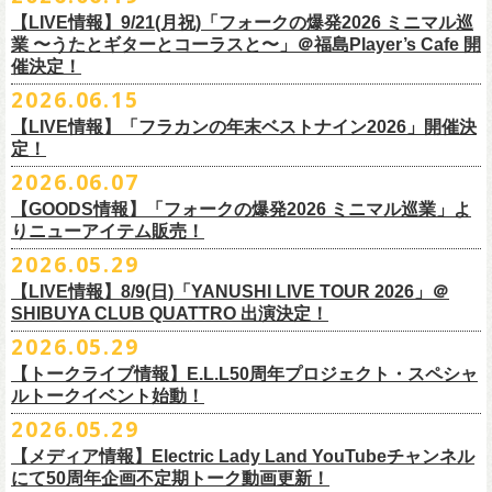
7/4(土)「フォークの爆発2026 〜座って演奏するスタイルです〜」＠倉敷
問い合わせ：HOTSTUFF 050-5211-6077(平日12:00-18:00)
CLUB Queに出演致します。
下記 URL よりどの払戻方法になるのか確認してください。
【LIVE情報】9/21(月祝)「フォークの爆発2026 ミニマル巡
新渓園敬倹堂より、グッズにNEWアイテムが登場！
業 〜うたとギターとコーラスと〜」＠福島Player’s Cafe 開
http://t.pia.jp/guide/refund.
jsp
新たな企画「Handmade Rock」シリーズ第一弾として、初アイテム、エ
催決定！
<お問合せ> チケットぴあ
http://t.pia.jp/help/
index.jsp
プロンを販売いたします！
2026.06.15
お料理の時だけでなく、お掃除やDIY作業の時など、いろんなシチュエー
【イープラスにてご購入のお客様】
ションでご利用いただけるおすすめアイテムです。
【LIVE情報】「フラカンの年末ベストナイン2026」開催決
12/2(水)恵比寿LIQUIDROOMで開催される奥野
真哉さんの祝・還暦イベン
9/22(火祝)富山駅周辺5会場で開催されるサーキットフェス「back on live
払戻方法は、チケットの受取方法や支払方法により異なります。
ぜひチェックしてくださいね！
定！
トにフラワーカンパニーズの出演が決定！
FES 2026 能登半島災害復興支援」にフラワーカンパニーズの出演が決
詳細は下記の払戻方法チャートをご確認ください。
2026.06.07
グレートマエカワ、竹安堅一が参加するうつみようこ＆Yokoloco Bandも
定！
＜公演変更／延期 払戻方法確認チャート＞
【GOODS情報】「フォークの爆発2026 ミニマル巡業」よ
ハウスバンドとして参加いたします。
チケット完売となっておりました7/11(土)開催「
フォークの爆発2026 〜
出演する会場など詳細は後日発表となります。
払戻方法確認チャート
http://eplus.jp/
refund2/
りニューアイテム販売！
みんなで盛大にお祝いしましょう♪
座って演奏するスタイルです〜」岐阜・郡上八幡Club Layla 公演につき
質問に答えながらご自身の状況を確認してください。 適切な払戻方法を
まして、限定枚数となりますが＜立ち見席＞
2026.05.29
の追加販売を行うことが決
どうぞお楽しみに！
ご覧になれます。
6/8(月)からスタートする「フォークの爆発2026 ミニマル巡業 〜うたとギ
◎奥野真哉 還暦イベント “〜オクピンの笑って︕笑って︕︕ 60歳〜「君
定しました。
【LIVE情報】8/9(日)「YANUSHI LIVE TOUR 2026」＠
e+Q＆A ページ：
https://eplus.jp/qa/
チケット完売となっておりました7/5(日)開催「フォークの爆発2026 〜座
ターとコーラスと〜」にて、ラッコシリーズのニューアイテムの販売が
◎「モンキーTシャツ」
はカンレキさ」”
◎「back on live FES」
SHIBUYA CLUB QUATTRO 出演決定！
って演奏するスタイルです〜」兵庫・神戸クラブ月世界 公演につきまし
決定！
価格：￥3,700(税込)
日時：2026年12月2日(水) 開場18:00 / 開演19:00
◎「フォークの爆発2026 〜座って演奏するスタイルです〜」
日程：2026年9月22日(火祝)
て、限定枚数となりますが＜2F立ち見席＞の追加販売を行うことが決定
2026.05.29
【ローソンチケットでご購入で、紙チケットをご選択のお
さらに、完売御礼となった「レッツけんこうアンブレラチャーム」（ラ
ボディ：ビッグシルエット
会場：恵比寿 LIQUIDROOM
7/11(土)岐阜・郡上八幡Club Layla 開場16:30/開演17:00
会場：
しました。
ンダム）がイエローver.で販売再開決定！
客様】
カラー：ホワイト、アシッドブルー、
[NEWカラー！]
サンドベージュ
【トークライブ情報】E.L.L50周年プロジェクト・スペシャ
チケット：
追加チケット＞立ち見席 ￥5,500（税込/ドリンク代別）
・富山MAIRO
ルトークイベント始動！
素材 ： 綿100％
ローソン、
ミニストップ店舗にて直接払い戻しをさせていただきます。
＜オフィシャル抽選先行＞ 7/13(月)12:00～7/20(月・祝)23:59まで
発売日：7月4日(土)10:00〜
・富山県民小劇場ORBIS
◎「フォークの爆発2026 〜座って演奏するスタイルです〜」
サイズ：S / M / L / XL
ローソンで発券された⽅はローソンへ、
2026.05.29
ミニストップで発券された⽅は
https://
l-tike.com/st1/okuno1202-
1/
プレイガイド：イープラス
https://eplus.jp/sf/detail/
0039320001-
・バール・デ・美富味
7/5(日)兵庫・神戸クラブ月世界 開場15:30/開演16:00
＜製品サイズ＞
ミニストップへお⼿持ちの未使⽤
チケットをお持ちの上、ご来店くださ
他詳細はイベント公式サイトへ →
https://
breast.co.jp/okuno60th/
P0030682P021001?P1=
1221
【メディア情報】Electric Lady Land YouTubeチャンネル
・マリエ6F芝生広場
追加チケット＞2F立ち見席 ￥5,500（税込/ドリンク代別）
S ： 身丈66cm / 身幅55cm / 肩幅52cm / 袖丈21cm
い。実際の払戻⼿
順につきましては、下記URLをご確認ください。
ネクストロード 03-5114-7444（平日14～18時）
https://nextroad-
にて50周年企画不定期トーク動画更新！
・富山駅構内自由通路
＊ステージ上からの眺めになります