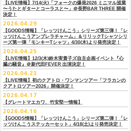
順をご確認の上、
サイズ：本体／約W310mm ×H340mm（持ち手含む500mm）
払戻し期限内にお手続きをお願いいたします。
ードミュージック
【LIVE情報】7/14(火)「フォークの爆発2026 ミニマル巡業
このトークシリーズでは、E.L.L.にこれまで関わってきたミュージシャ
vol.1
https://l-tike.com/guide/a_
持ち手／約W50mm × H160mm
cashpost.html
〜うたとギターとコーラスと〜」＠長野BAR THREE 開催
11/28(土) 宮崎LAZARUS 開場16:30/開演17:00 問い合わせ：LAZARUS
ン、関係者、そして当時はファンだった人々とともに、まもなく50年を
家主のツアー「YANUSHI LIVE TOUR 2026」にフラワーカンパニーズの
開催日時：2026年8月31日（月）開場19:00 開演19:30
決定！
※電子チケットの仕様上、
折りたたみマチ／約160mm
購入チケットを一部のみ払戻しすることはで
11/29(日) 鹿児島SR HALL 開場15:30/開演16:00 問い合わせ：SR HALL
迎えるライブハウスの、ツワモノたちの記憶を語っていきます。配信や
出演が決定！
◎「Handmade Rockエプロン」価格：￥5,500(税込）
会場：ell.SIZE （名古屋市中区大須2-10-43）
きません。
容量：約12L
12/5(土) 足利ライブハウス大使館 開場16:30/開演17:00 問い合わせ：
2026.04.29
インタビューでは語れない、ここだけの話もたくさん披露予定。
8/9(日)東京・SHIBUYA CLUB QUATTRO に出演させていただきます。
カラー：ダークインディゴ, キャメル
出演：鈴木圭介、グレートマエカワ、平野茂平 （Electric Lady Land会
（注 1）
※ ハンドル部分のゴムで止めて小さく携帯できます
金融庁管轄の資金移動者である株式会社ＤＧフィナンシャルテク
ネクストロード
【GOODS情報】「レッツけんこう」シリーズ第三弾！「レ
チケット完売となっておりました7/19(日)開催「フォークの爆発2026 〜
素材 ：
長） ゲスト：中村達也
ノ
ロジー(資金移動業者登録 番号：関東財務局長第 00094 号)の
12/6(日) 松本ALECX 開場15:30/開演16:000 問い合わせ：FOB新潟
7/10(金)開催のvol.0ではElectric Lady Land創始者であり現会長の平野茂
ッツけんこうアンブレラチャーム」＆リリックTシャツシリ
◎「YANUSHI LIVE TOUR 2026」 -東京公演-
座って演奏するスタイルです〜」東京・有楽町I’M A SHOW 公演につきま
（ダークインディゴ）綿 90％ , レーヨン 10％ デニム
チケット料金：全席指定¥3,500（税込） *未就学児童入場不可
「CASHPOST」が提供しているサービスです。
ーーーーー
12/11(金) 京都磔磔 〜年末恒例磔磔2デイズ〜 開場18:30/開演19:00
ーズ第一弾「モンキーTシャツ」4/30(木)より発売決定！
平氏をゲストに迎え、フラワーカンパニーズ メンバー4人とともにお届け
日時：2026/8/9(日) OPEN 17:00 / START 18:00
して、若干枚数＜立ち見指定＞での追加販売を行うことが決定しまし
（キャメル）綿 100％ キャンバス
チケット発売日：7月11日(土)10:00
購入されたマイページより払戻しさせていただきます。
問い合わせ：清水音泉
します。
2026.04.25
会場：SHIBUYA CLUB QUATTRO
8月29日(土)、30日(日)＠ゼビオアリーナ仙台 で開催されるスピッツ主催
た。
サイズ：フリー（着丈 92cm , 横幅 70cm , ショルダーテープ長 160cm）
プレイガイド：チケットぴあ
https://t.pia.jp/
PKコード：332-844
「レッツけんこう」シリーズ第三弾！アンブレラチャームの発売が決
マイページ：
https://l-tike.com/
mypage/
12/12(土) 京都磔磔 〜年末恒例磔磔2デイズ〜 開場16:30/開演17:00
今後のゲスト発表と合わせて、どうぞお楽しみに！
出演：家主 GUEST：フラワーカンパニーズ
「ロックのほそ道2026 〜15th Anniversary Special〜」にフラワーカンパ
※ フロントポケットにペン差し付き
お問い合わせ：ell.SIZE 052-211-3997
【LIVE情報】12/3(木)鈴木実貴子ズ自主企画イベント『心
定！
※本手続き中の操作、ご登録内容はしっかりとご確認のうえ、
お手続き
問い合わせ：清水音泉
チケット前売料金：一般 4,500円 / 学生 3,500円(共にドリンク代別)
ニーズの出演が決定！
◎「フォークの爆発2026 〜座って演奏するスタイルです〜」
臓の騒音』＠新代田FEVER 出演決定！
Electric Lady Landホームページ ＞
https://www.ell.co.jp/
アルミ蒸着袋入り、ランダムでご購入いただく”どれになるかお楽しみス
ください。
12/19(土) 盛岡岩手県公会堂21号室 〜ツアー最終日はフォークの爆
◎ツワモノたちの記憶〜E.L.L50周年プロジェクト・スペシャルトーク〜
※学生は公演当日に学生証の提示が必要となります
フラワーカンパニーズの出演日は8月29日(土)になります。
7/19(日)東京・有楽町I’M A SHOW 15:15/16:00
※本イベントはトークイベントです。当日はライブパフォーマンスはご
2026.04.23
タイル”での販売となります。
またお手続き時のお客様の不備に伴う対応は一切できかねますため
、ご
発〜 *アコースティックライヴ 開場16:30/開演17:00 問い合わせ：ノ
vol.0
※中学生以下無料
追加チケット＞立ち見指定 ￥5,500（税込/ドリンク代別）
ざいません。
了承ください。
ースロードミュージック
【LIVE情報】初のクアトロ・ワンマンツアー「フラカンの
開催日時：2026年7月10日（金）開場18:30 開演19:00
プレイガイド：チケット(イープラス)：
5月15日(金)18:00より、チケット先行受付もスタート！（〜5月24日
発売日：5月30日(土)10:00〜
さらに、フラカンの楽曲（歌詞）をデザインしたリリックTシャツシリー
※メール受信に際して、
事前に下記2つのドメインを受信できるように設
チケット料金：前売￥5,200(税込/ドリンク代別途要) / *12/19盛岡公演の
クアトロツアー2026」開催決定！
会場：ell.SIZE （名古屋市中区大須2-10-43）
一般チケット発売日：2026/5/30(土) 10:00 URL：
(日)23:59まで）
問：ネクストロード 03-5114-7444（平日14～18時）
https://nextroad-
モノブライトの対バンツアーにフラワーカンパニーズの出演が決定！
ズが新たに登場！
定しておいてくだ
さい。
み 前売￥5,500(税込/指定席/ドリンク代別途要)
2026.04.17
出演：フラワーカンパニーズ ゲスト：平野茂平 （Electric Lady Land会
https://eplus.jp/yanushi/
「ロックのほそ道」15周年、みんなで盛大にお祝いしましょう！
p.com/contact/
10/16(金)恵⽐寿LIQUIDROOM 公演に出演させていただきます。
第一弾は1998年リリースのアルバム『マンモスフラワー』収録「モンキ
メールが届かない場合等も、
必ず期間内にご自身で設定をご確認くださ
＊全公演共通＞高校生以下は当日¥2,000キャッシュバック（
当日年齢を
長）
問い合わせ：HOT STUFF PROMOTION 050-5211-6077
https://www.red-
【グレートマエカワ、竹安堅一情報】
ー」の歌詞をデザインした「モンキーTシャツ」！
い。
証明できるもの（学生証、保険証など）
のご提示が必要となります）
チケット料金：全席指定¥3,500（税込） *未就学児童入場不可
hot.ne.jp/
☆オフィシャル先行☆
一般発売に先がけ、5/22(金)よりオフィシャル先行受付がスタート！
2026.04.16
≪受信可能ドメイン≫
l-tike.com
/
ent.
lawson.co.jp
一般チケット発売日：8月29日(土)
うつみようこ＆Yokoloco Band LIVE情報
チケット発売日：5月30日(土)10:00
5月15日(金)18:00 〜 5月24日(日)23:59
どうぞお見逃しなく！
4/30(木)恵比寿リキッドルーム公演より販売開始いたします！
＜お問合せ＞ローソンチケットインフォメーション
https:
//l-
【GOODS情報】「レッツけんこう」シリーズ第二弾！「レ
[オクノシンヤ(key)クハラカズユキ(ds)グレートマエカワ(b)竹安堅一(g)う
プレイガイド：チケットぴあ
https://t.pia.jp/
https://w.pia.jp/s/hosomichi26ofs/
tike.com/contact/
ッツけんこうステッカーセット」4/18(土)より発売決定！
つみようこ (vo.g)]
お問い合わせ：ell.SIZE 052-211-3997
＊本公演のチケットはチケット不正転売禁止法の対象となる「特定興行
◎「monobright TAIBAN Series 2026 〜SECOND PRIMAL〜」