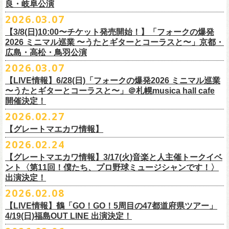
東北地方在住者のみの先着販売となります
[GTR祭’26 SPECIAL BAND]
【当落・入金期間】4/15(水) 13:00 ～ 4/19(日) 21:00
良・岐阜公演
フラカンの出演はいずれか1日となります。
ンパニーズの主催イベント。
うたとギターとコーラスと〜」6/28(日)＠札幌musica hall cafeのチケット
１人１枚のみ購入可能
＊The Birthday (クハラカズユキ, ヒライハルキ, フジイケンジ)
【受付URL】
https://eplus.jp/g-freakfactory/
2026.03.07
THE BOYS&GIRLS 15th ANNIVERSARY TOUR《GO AHEAD 2026》に
も同じく3/28(土)10:00よりスタート！
住所記載の身分証確認持参の上、
それぞれのライブハウス店頭にて販売
＊ Paledusk
————————————————
フラワーカンパニーズの出演が決定！
◎「ニクオン2026」
【3/8(日)10:00〜チケット発売開始！】「フォークの爆発
15回目となる今年は初のアコースティックセットスタイル”
フォークの爆
します
・Kyeboad：高野勲
○枚数制限：お一人様2枚まで
7月23日(木)＠八王子RIPS にて、15周年お祝いさせていただきます！
日時：2026年5月23日(土)、24日(日) 11:00〜19:00 ※フラワーカンパ
2026 ミニマル巡業 〜うたとギターとコーラスと〜」京都・
発編”で開催！
購入は現金のみとなります
[GUEST GUITAR ＆ VOCALS]
○3歳以上のお客様はチケットが必要。「3歳未満のお子様」は保護者と一
ニーズの出演はいずれか1日
広島・高松・鳥羽公演
ゲストにお招きするのは、YO-KING、そしてヒグチアイ！
◎「フォークの爆発2026 〜座って演奏するスタイルです〜」
転売は固く禁止とさせていただきます
・うつみようこ
緒の場合は保護者1名につき1名まで入場無料。（保護者1名、「3歳未満
◎THE BOYS&GIRLS 15th ANNIVERSARY TOUR《GO AHEAD 2026》
会場：錦糸公園（東京都墨田区錦糸4-15-1）
2026.03.07
素敵な弾き語りをしてくださるお二人と共に、
贅沢な1日をお届けしま
7/4(土)岡山・倉敷新渓園敬倹堂 16:30/17:00 問：キャンディープロモ
公演当日も身分証を確認させて頂きます（U-22割も同様）
・菅原卓郎(9mm Parabellum Bullet)
のお子様」2名の場合は入場不可。）
日時：2026年7月23日(木) OPEN 18:30 / START 19:00
出演：フラワーカンパニーズ、勝手にしやがれ、馬場俊英、
松室政哉、
す。
ーション岡山
当日11:30〜整列開始いたします
【LIVE情報】6/28(日)「フォークの爆発2026 ミニマル巡業
・曽我部恵一
○今回のイベントに関しては、電子チケットまたは紙チケットとさせて頂
会場：八王子RIPS
ジャンクフジヤマ、THESE THREE WORDS、Ally CARAVAN、the
7/5(日)兵庫・神戸クラブ月世界 15:30/16:00 問：清水音泉
〜うたとギターとコーラスと〜」＠札幌musica hall cafe
近隣のご迷惑になるためそれ以前のお並びは禁止とさせていただき
ます
・竹安堅一(フラワーカンパニーズ)
きます。
出演：THE BOYS&GIRLS、フラワーカンパニーズ
Tiger、island etc.、BOΦGY 他
◎フラワーカンパニーズ presents 「DRAGON DELUXE 2026 〜フォーク
開催決定！
7/11(土)岐阜・郡上八幡Club Layla 16:30/17:00 問：クラブレイラ
その他詳細：
https://www.gip-web.co.jp/schedule/detail/8491#13568
・TAKUMA(10-FEET)
————————————————
チケット料金：5,000円/10代割：¥4,000 （税込/ドリンク代別)
入場/観覧：無料/オールスタンディング
の爆発編〜」
7/19(日)東京・有楽町I’M A SHOW 15:15/16:00 問：ネクストロード
問い合わせ：
2026.02.27
G.I.P.
https://www.gip-web.co.jp/t/info
・Duran
問い合わせ：
https://info.diskgarage.com/
その他詳細：
https://www.theboysandgirls.net/goahead26
アクセス：JR総武線「錦糸町駅」北口より徒歩3分、
東京メトロ半蔵門線
日時：2026年8月30日(日) 開場16:30 開演17:00
4/30(木)鈴木圭介57歳の誕生日に恵比寿
LIQUIDROOMNにてワンマンライ
8/1(土)福岡・門司BRICK HALL 16:30/17:00 問：ブリックホール
・TOSHI-LOW (OAU/BRAHMAN/the LOW-ATUS)
【グレートマエカワ情報】
「錦糸町駅」4番出口すぐ
会場：愛知＠名古屋 DIAMOND HALL
ブ、本日より一般チケットの発売がスタート！
8/2(日)福岡・門司BRICK HALL 15:30/16:00 問：ブリックホール
＊宮古公演
&KOHKI(OAU/BRAHMAN)
肉ハジケテ、音シタタル。 フードフェスと音楽フェスのコラボイベント
2026.02.24
出演：フラワーカンパニーズ（*アコースティックSET）、
YO-KING、ヒ
チケット料金：5,500円（税込/整理番号付/ドリンク代別）
日時：2026年7月26日(日) 開場 17:30 / 開演 18:00
・布袋寅泰
「ニクオン2026」
今年も開催！
5/4(月祝)5/5(火祝)＠大阪・泉大津フェニックスで開催される
グチアイ
【グレートマエカワ情報】3/17(火)音楽と人主催トークイベ
※7/4＠倉敷はドリンク代なし、7/19＠東京は全席指定
会場：岩手・カウンターアクション宮古
・ホリエアツシ(ストレイテナー)
墨田区を中心とした人気飲食店約20店舗が自慢の肉料理を披露。
ステー
「OTODAMA’26」にフラワーカンパニーズの出演が決定！
6月20日(土)、21日(日)に渋谷のライブハウスで開催される『YATSUI
チケット料金：前売 ¥5,500（税込/椅子席/整理番号付/ドリンク代別途
ント〈第11回！僕たち、プロ野球ミュージシャンです！〉
◎フラワーカンパニーズ・ワンマンライヴ
※高校生以下は当日¥2,000キャッシュバック（
当日年齢を証明できるも
出演：サンボマスター、フラワーカンパニーズ
・松尾レミ(GLIM SPANKY)
ジでは今年も極上のライブをお届け。
フラワーカンパニーズは5月5日(火祝)、10:00開場後の朝イチ！源泉テン
FESTIVAL! 2025』にフラワーカンパニーズの出演が決定！
出演決定！
要）
〜鈴木圭介誕生日「初めまして、57歳」〜
の（学生証、保険証など）
のご提示が必要となります）
チケット料金：
・宮崎朝子（SHISHAMO）
お肉をたっぷり味わいながら、生の音楽に酔いしれる「ニクオン」
。今
トにて”皆勤風呂ントアクト”として皆さんをお迎えします。
フラカンの出演は6月20日(土)になります。
一般チケット発売日：5月23日(土) 10:00
2026.02.08
日時：2026年4月30日(木) 開場18:15／開園19:00
一般チケット発売日：3月28日(土)
前売 ¥5,500(税込/ドリンク代別）
・山田将司＆菅波栄純（THE BACK HORN）
2026年5月に奈良と岐阜で開催、SCOOBIE DOを迎えお届けするフラワ
【公演詳細】
年もお楽しみください！
どうぞお楽しみに♨️
どうぞお楽しみに！
問い合わせ：JAILHOUSE(052)936-6041 /
https://www.jailhouse.jp/live/
会場：恵比寿
LIQUIDROOM
U-22割 ￥4,500(税込/ドリンク代別/身分証持参必須（コピー不可/公演当
【LIVE情報】鶴「GO！GO！5周目の47都道府県ツアー」
ーカンパニーズが不定期で行なっている２マンライブ企画「シリーズ・
公演タイトル：第11回！ 僕たち、プロ野球大好きミュージシャンです！
オフィシャルホームページ：
https://www.
nikuon.com/top
dragondeluxe2026/
チケット料金：前売り¥5,700(税込/整理番号付/ドリンク代別途要) *記念バ
◎「フォークの爆発2026 ミニマル巡業 〜うたとギターとコーラスと〜」
日提示できない場合は一般価格チケットとの差額分をお支払いいただき
4/19(日)福島OUT LINE 出演決定！
「ホフディラン 春のベースまつり」に今年もグレートマエカワの出演が
人間の爆発」の一般チケット発売が3/8(日)10:00よりスタート！
日時・会場：3月17日（火）新宿ロフトプラスワン
お問い合わせ：ニクオン実行委員会 info＠
nikuon.com
◎「OTODAMA’26」
◎『
YATSUI FESTIVAL! 2026
』
ッヂ付
6/28(日) 札幌musica hall cafe 開場15:30/開演16:00 問：浮雲社中
ます)
決定！
ますます充実のライブを展開している両者によるガチンコ対バン、熱す