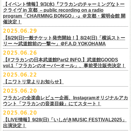
https://youtu.be/Z9wrtIqELqE
素材 ： 綿100％ キャンパス
【イベント情報】9/3(水)『フラカンのチャーミングなトー
■受付期間：7/16(水)17:00 ～ 8/24(日)22:59 ＊超早期ご注文特典ステッ
★応募期間
クライヴ in 京都 – public recording on a radio
サイズ：高さ40cm , 袋口幅48cm , 底幅33cm , 奥行(マチ)15cm , ハンド
カー付き：〜7/21(月祝)23:59 まで
2025年7月23日(水)〜2025年8月12日(火) 23:59まで
■vol.7
program「CHARMING BONGO」-』＠京都・紫明会館 開
ル長58cm , 内容量約15L
■発送予定：9月12日前後
※その他詳細はキャンペーン公式ページ記載の応募規約をご確認くださ
ゲスト：Novel Core
催決定！
＊その他詳細は上記通販ページをご確認ください
い
https://www.youtube.com/watch?
v=I8Zw-h9Anxg
2025.06.29
【6/29(日)一般チケット発売開始！】8/24(日)「横浜ストー
リー 〜武道館前の一撃〜」＠F.A.D YOKOHAMA
◎「CHICKEN SKIN RECORDS ガジェットポーチ」
2025.06.26
価格：2000円(税込)
カラー：ブラック、レッド
【#フラカンの日本武道館Part2 INFO.】武道館GOODS
vol.1「フラカンのオーバーオール」、事前受注販売決定！
サイズ：125×97×42ｍｍ
2025.06.22
【ニワトリ堂よりお知らせ】
2度目の日本武道館公演「フラカンの日本武道館 Part2 〜超・今が旬〜」
2025.06.20
の１ヶ月後より、
全国ワンマンツアーの開催が決定！
いつもフラワーカンパニーズのweb shop【ニワトリ堂】をご利用いただ
タイトルは「フラカンのチョイナチョイナ’25/’26」、
10/25(土)熊本
フラカンの全楽曲レビュー企画、Instagramオリジナルアカ
きありがとうございます。
Djangoを皮切りに、
来年2026年3/14(土)仙台darwinまで、
30箇所31公演を
ウント「フラカンの音楽目録」にてスタート！
回ります！
2025.06.20
この度、これまでのweb shop【ニワトリ堂】サイトでの販売を終了し、
10年ぶり2回目となる日本武道館公演『フラカンの日本武道館 Part2 〜
限定的にSTORESでオープンしてきました【ニワトリ堂 2nd STORE】を
【LIVE情報】9/28(日)「いしがきMUSIC FESTIVAL2025」
武道館公演を経てさらに勢いを増してまわるフラカンの全国ツアー、
ど
超・今が旬〜』を9月20日(土)
に開催するフラワーカンパニーズが、
今年1
7/11(金)に発売される絵本『歌詞の本棚 深夜高速』の発売記念イベント
本店【ニワトリ堂】として移行、運営させていただくことになりまし
出演決定！
うぞお楽しみに！
月より月１配信のYouTube番組『月刊フラカン武道館 Part2』をスター
の開催が決定！
た。