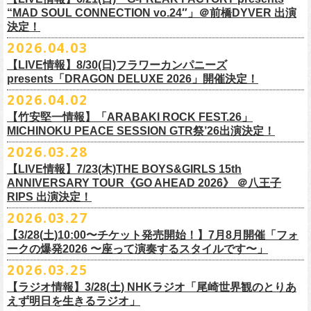
本日よりオフィシャル先行もスタート！どうぞお見逃しなく〜
本日4月23日(木)に結成37周年を迎えたフラワーカンパニーズ、自身初と
OPEN：19:00 / START：19:30
“MAD SOUL CONNECTION vo.24″」＠前橋DYVER 出演
整しております。 決定次第、改めて各バンドの公式サイトおよび公式
なるクラブクアトロ・ワンマンツアーの開催が決定！
決定！
前売：¥5,000 / 当日：¥5,500 ＋1DRINK(¥700)
SNS等にてご案内いたしますので、今しばらくお待ちください。
◎鈴木実貴子ズ自主企画イベント『心臓の騒音』
https://topbeatclub.com/schedule/?month=202607
2026.04.03
・お手持ちのチケット（紙・電子共に）は、詳細が発表されるまでその
日程：12月3日(木)
◎フラワーカンパニーズ 「フラカンのクアトロツアー2026」
まま大切に保管していただきますようお願い申し上げます。振替公演や
【LIVE情報】8/30(日)フラワーカンパニーズ
時間：開場 18:30 開演 19:00
10/10(土)渋谷クラブクアトロ OPEN 16:15 START 17:00 問：ネク
払い戻しの際に必要となります。
presents「DRAGON DELUXE 2026」開催決定！
会場 ：新代田FEVER
ストロード
2026.04.02
料金：4,500円（税込/ドリンク代別/整理番号有）
10/24(土)広島クラブクアトロ OPEN 16:15 START 17:00 問：キャ
改めて万全の体制で、鶴とともにライブをお届けできたらと思いますの
出演：鈴木実貴子ズ / フラワーカンパニーズ
ンディー・プロモーション
【竹安堅一情報】「ARABAKI ROCK FEST.26」
で、ご理解のほど、何卒宜しくお願い致します。
フラワーカンパニーズのベーシスト兼リーダー兼社長、グレートマエカ
一般チケット発売日：8月23(土)
MICHINOKU PEACE SESSION GTR祭’26出演決定！
10/25(日)梅田クラブクアトロ OPEN 15:15 START 16:00 問：清水
ワの57歳の誕生日を記念し、7年ぶりの奄美大島で、誕生日会&前夜祭開
問い合わせ：VINTAGE ROCK std. 03-5787-5350 （平日12:00～17:00）
音泉
2026.03.28
催決定!
https://vintage-rock.com/
11/1(日)名古屋クラブクアトロ OPEN 15:15 START 16:00 問：JAIL
お待たせしました！怒髪天との恒例”ジャンピング乾杯TOUR”、もちろん
【LIVE情報】7/23(木)THE BOYS&GIRLS 15th
HOUSE
今年も開催決定！
ANNIVERSARY TOUR《GO AHEAD 2026》 ＠八王子
◎「フォークの爆発2026 ミニマル巡業 ～うたとギターとコーラスと～
＜全公演共通＞
みんなで足腰鍛えて挑みます〜
【オフィシャルサイト先行】
RIPS 出演決定！
GMBD前夜祭」
チケット料金：前売￥5,700(税込/ドリンク代別途要)
◎「レッツけんこうアンブレラチャーム」（ランダム）
受付期間：04/25(土)20:00～04/30(木)23:
59
2026.03.27
※ミニマル巡業とは『新たな試みとして歌とアコースティックギター一
※高校生以下は当日¥2,000キャッシュバック（当日年齢を証明できるも
価格：￥500(税込)
本日よりHP先行も受付スタート！お見逃しなく！！
▼受付URL
本とコーラスと小物の楽器などで構成するライヴ』です
【3/28(土)10:00〜チケット発売開始！】7月8月開催「フォ
の（学生証、保険証など）のご提示が必要となります）
仕様：チャーム4種（けいくん、まーちゃん、けんちゃん、
こにし）/アル
https://eplus.jp/suzukimikiko-
1203-flowercompanyz/
日時：2026年9月26日(土) 開場17:00 開演18:00
◎「レッツけんこう
タオル
」
ークの爆発2026 〜座って演奏するスタイルです〜」
一般チケット発売日：8月8日(土)
ミ蒸着袋入り(*どれになるかお楽しみスタイル）
☆HP先行：
会場：奄美大島＠ LIVE BOX MA・YASCO
価格：￥1,800 (税込)
2026.03.25
素材 ： 白アクリル , シリコンリング , ステンレス製カニカン
受付期間：4/16(木)12:00〜4/26(日)23:59
出演：フラワーカンパニーズ
カラー：ホワイト
サイズ ： （本体）40×28mm 厚み3mm
受付URL：
https://eplus.jp/jpk-tour26/
【ラジオ情報】3/28(土) NHKラジオ「尾崎世界観のとりあ
サンボマスター夏の東北７か所を廻るツアー「ロックンロール デスティ
オープニングアクトあり：ずぶ濡れブラザーズ
◎「レッツけんこうアンブレラチャーム」（ランダム）
イエローver.
サイズ：82cm × 34cm
えず明日を生きるラジオ」
ネーション in とうほく 「from ふくしま for ふくしま」、7/25(土)石巻、
チケット料金：前売 ¥3,800（税込/全自由席/整理番号付/ドリンク代別途
価格：￥500(税込)
素材：綿100%