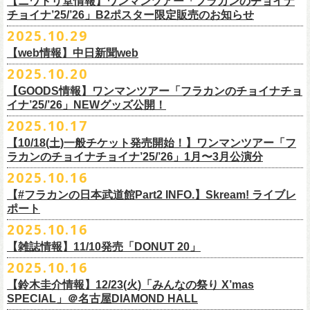
【ニワトリ堂情報】ワンマンツアー「フラカンのチョイナ
Streetlight Brewing
公演タイトル：第10回！ 僕たち、プロ野球大好きミュージシャンです！
JUN SKY WALKER(S) オフィシャルサイト
http://junskywalkers.jp/
99年〜」2022.9.23 日比谷野外大音楽堂』
日目それぞれの映像を同時配信がスタート！
チョイナ’25/’26」B2ポスター限定販売のお知らせ
SEOUL BREWERY（エムエスエンタープライズ）
＊11/20(木)正午配信開始
日時・会場：12月2日（火）LOFT9 Shibuya
▼視聴はこちら
U-NEXT月額会員の方は、追加料金なくお楽しみいただけます。
立飛麦酒醸造所
◎「フラカンの横浜アリーナ -リモートライヴ編- 〜生き続けてる事は最
2025.10.29
（
https://www.loft-prj.co.jp/schedule/loft9/access
）
2026年1月12日(月祝)＠仙台darwinで開催される四星球企画「毛が生えた
https://video.unext.jp/browse/feature/FET0012549
CHORYO
Craft
Beer
大のメッセージ！〜」 2020.8.27 横浜アリーナ *無観客配信ライブ
開場／開演： 17:45／18:30
日」にフラワーカンパニーズの出演が決定！
【web情報】中日新聞web
様々な会場でのフラカンのライブをぜひお楽しみくださいね。
DevilCraft Brewing
▼視聴はこちら
（終演予定：21:15）
2025.10.20
9月20日(土)
に開催した日本武道館公演『フラカンの日本武道館 Part2 〜
Totopia Brewery
https://video.unext.jp/browse/feature/FET0012549
■10月28日(火)公開 中日新聞web
出演ミュージシャン： ※五十音順
◎四星球企画「毛が生えた日」
超・今が旬〜』、このライブの模様がU-NEXTにて12/
5(金)19:00〜独占ラ
＊U-NEXT独占ライブ配信詳細
そして、いよいよ12/5(金)19:00〜「フラカンの横浜アリーナ -リモートラ
【GOODS情報】ワンマンツアー「フラカンのチョイナチョ
Trap Door Brewing他（AQベボリューション）
【動画】名曲「深夜高速」やディープな名古屋の魅力を語る フラワー
イノウエアツシ（ニューロティカ／横浜DeNAベイスターズ）、ウエノコ
日時：2026年1月12日(月祝) OPEN 15:30 / START 16:00
イブ配信されることが決定！
イナ’25/’26」NEWグッズ公開！
◎フラワーカンパニーズ「フラカンの日本武道館 Part2 〜超・今が
イヴ編- 〜生き続けてる事は最大のメッセージ！〜」U-NEXT独占配信
奈良醸造
カンパニーズ・鈴木圭介さん、イラストレーター・丹下京子さん対談
ウジ（the
会場：仙台darwin
全国のライブハウスを主戦場とし”メンバーチェンジなし、
活動休止な
旬〜」
がスタート！
2025.10.17
NOVORU
＊U-NEXT独占ライブ配信詳細
https://www.chunichi.co.jp/article/1151332
HIATUS、Radio Caroline／広島東洋カープ）、オカモト”MOBY”タクヤ
出演：四星球、フラワーカンパニーズ、SCOOBIE DO
10/25(土)＠熊本Djangoよりスタートするフラワーカンパニーズ ワンマン
し”で全国各地でライブ・
ツアーを続けているフラカンが、結成36年
配信日：2025年12月5日(金)19:00〜 ※見逃し配信あり
合わせてどうぞお楽しみに！
NOMCRAFT BREWING
◎フラワーカンパニーズ「フラカンの日本武道館 Part2 〜超・今が
(SCOOBIE DO ／MLB
チケット料金：¥4,200(税込/ドリンク代別)
四星球・北島康雄くんのトークライブに鈴木圭介の出演が決定！
【10/18(土)一般チケット発売開始！】ワンマンツアー「フ
ツアー「フラカンのチョイナチョイナ’25/’26」ら販売するNEWグッズを
で”超・今が旬”
と自負し10年振りに挑んだ2度目の日本武道館ライブ。
視聴料：U-NEXT月額会員視聴無料
Nomodachi Brewing
旬〜」
解説者)、グレートマエカワ（フラワーカンパニーズ／中日ドラゴン
一般チケット発売日：11月29日(土)
ラカンのチョイナチョイナ’25/’26」1月〜3月公演分
公開！
その模様を10年前の武道館ライブ映像をはじめフラカンのMVも
数多く手
配信URL：
https:
//t.unext.jp/r/flowercompanyz
＊12/4(木)正午配信開始
箱根ビール醸造所
配信日：2025年12月5日(金)19:00〜 ※見逃し配信あり
ズ）、樋口豊
問い合わせ：ジー・アイ・ピー tel022-222-9999
◎『僕？僕は君だよ 76日前の』
2025.10.16
掛けている映像監督・番場秀一氏がリアルに映し出します。
◎ フラワーカンパニーズ「神さまツアー」～年末恒例磔磔2デイズ～ 1
HAMAMATSU BEER
視聴料：U-NEXT月額会員視聴無料
（BUCK∞TICK／阪神タイガース）
日時：2025年12月5日(金)開場18:45 / 開演19:30
【#フラカンの日本武道館Part2 INFO.】Skream! ライブレ
日目 2023.12.13 京都磔磔
B.M.B BREWERY
配信URL：
https:
//t.unext.jp/r/flowercompanyz
司会：金光裕史（音楽と人編集部／阪神タイガース）
＊一般発売に先がけ、HP先行あり！
会場：東京・西早稲田BLAH BLAH BLAH
ポート
さらにこの配信を記念し、同じくU-NEXTにて、
2020年開催の横浜アリー
ーー過去ライブ映像配信スケジュールーー
◎ フラワーカンパニーズ「神さまツアー」～年末恒例磔磔2デイズ～ 2
Far Yeast Brewing
料金：前売￥4,000 ※税込／要1オーダー（500円以上）
＜
HP
先行＞
出演：北島康雄(四星球) ゲスト：鈴木圭介(フラワーカンパニーズ)
ナでの無観客配信ライブ、
2022年開催の日比谷野音ライブ、
そして年末
2025.10.16
日目 2023.12.14 京都磔磔
FARMENTRY
チケット一般発売日：11月8日（土）10時〜
受付期間：
11
月
13
日
(
木
)10:00
～
11
月
20
日
(
木
)
23:59
チャージ：前売¥3000/当日¥3500(+1drink ¥600)
■10月16日(木)公開 Skream!
恒例となっている京都のライブハウス磔磔でのセットリ
ストほぼ被りな
＊11/20(木)より配信中
FILL BREWING
ーー過去ライブ映像配信スケジュール予定ーー
【雑誌情報】11/10発売「DONUT 20」
※購入枚数制限あり／お一人様2枚まで
受付
URL
：
https://l-tike.com/su-
xing-cyu/
予約開始：2025年11月16日(日)12:00〜
＊9/20(土)「フラカンの日本武道館 Part2 〜超・今が旬〜」ライブレポー
し2DAYSの2023年の映像も配信されること
が決定！
◎「フラカンの横浜アリーナ -リモートライヴ編- 〜生き続けてる事は最
▼視聴はこちら
みぞのくち醸造所
＊11/27(木)配信開始予定
※チケットの整理番号順での入場となります。
予約方法：Livepocketで受付
https://t.livepocket.jp/e/2q1m4
ト掲載
2025.10.16
武道館ライブ配信に先駆け、順次公開される予定です。
■11月10日(月)発売 「DONUT 20」
大のメッセージ！〜」
https://video.unext.jp/browse/feature/FET0012549
YOUNG MASTER（ドリンクアッパーズ）
◎「ゾロ目だョ全員集合!〜フラカン33年、野音99年〜」2022.9.23 日比
販売URL
https://skream.jp/livereport/2025/10/flower_companyz.php
【鈴木圭介情報】12/23(火)「みんなの祭り X’mas
＊グレートマエカワインタビュー掲載
https://video.unext.jp/browse/feature/FET0012549
横浜ビール
谷野外大音楽堂
https://eplus.jp/sf/detail/4428590001-P0030001
SPECIAL」＠名古屋DIAMOND HALL
どうぞお楽しみに！
【グレートマエカワ（フラワーカンパニーズ）「ロックンロールが降っ
ほか過去ライブ映像２作品も配信中！
横浜ベイブルーイング