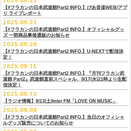
2025.09.25
◎ フラワーカンパニーズ「神さまツアー」～年末恒例磔磔2デイズ～ 1
ー「フラカンのチョイナチョイナ’25/’26」の2026年1月〜３月公演分
のスペシャルセッション企画「
FM802＆怒髪天 presents レディクレ歌合
■9月27日(土)公開 音楽ナタリー
◆音楽◆
（当日年齢を証明できるもの（学生証、
保険証等）のご提示が必要）
＊発送方法：宅急便
日目 2023.12.13 京都磔磔
（2/21＠大分公演を除く）
の一般チケットが10月18日(土)より発売スター
【#フラカンの日本武道館Part2 INFO.】ぴあ音楽WEB/アプ
戦」を開催。
＊9/20(土)「フラカンの日本武道館 Part2 〜超・今が旬〜」ライブレポー
矢井田瞳
前売りチケットなど本公演の詳細は、『音楽と人』のWebサイト
チケット発売日：11月15日(土)
リ ライブレポート
◎ フラワーカンパニーズ「神さまツアー」～年末恒例磔磔2デイズ～ 2
ト！
このスペシャルステージに、グレートマエカワがサポートメンバーとし
ト掲載
ホフディランカルテット
（
https://ongakutohito.com/
）にて、10月下旬ごろにお知らせされます。
問い合わせ：LIVE HOUSE FEVER TEL：03-6304-7899
☆ニワトリ堂 ＞
https://flowercompanyzinc.stores.jp/
日目 2023.12.14 京都磔磔
これにて全公演分のチケットが発売となります。
て参加することが決定しました！
2025.09.21
インナージャーニー
http://www.fever-popo.com/
■9月25日(木)公開 ぴあ音楽WEB/アプリ
9/20(土)開催の日本武道館公演を経て、さらに勢いを増してまわるフラカ
｢フラワーカンパニーズ、10年ぶり2度目の日本武道館ワンマンで示した
ポニーテールリボンズ
【#フラカンの日本武道館Part2 INFO.】オフィシャルグッ
どうぞお楽しみに！
＊9/20(土)「フラカンの日本武道館 Part2 〜超・今が旬〜」ライブレポー
■U-NEXT問い合わせ：
https://help.
unext.jp/info-video/detail/
info403b
ンの全国ツアー、
どうぞお楽しみに！
◎「FM802 ROCK FESTIVAL RADIO CRAZY 2025」
転がり続ける“バンドの未来”｣
仮面女子
ズ 一部商品事後通販のお知らせ
＊ファンクラブ優先チケット販売のご案内はファンクラブよりご登録ア
ト掲載
日程：2025年12月29日(月)
https://natalie.mu/music/news/641285
ex.KNU
◎音楽と人＆僕たちプロ野球大好きミュージシャンpresents「神田ナイト
2025.09.20
ドレスにメールでご案内しております
＊大分公演の身、諸事情により10/25(土）からの発売に変更になりました
会場：インテックス大阪
カーニバル」〜樋口豊59th BIRTHDAY LIVE〜
「今のフラカン」の圧倒的な底力 2度目の日本武道館、最高のお祭り騒
【#フラカンの日本武道館Part2 INFO.】U-NEXTで配信決
＊「
FM802＆怒髪天 presents レディクレ歌合戦」
◆お笑いステージ◆
◎「みんなの祭り X’mas SPECIAL」
日時：:2026年1月22日（木）開場/開演: 18:00/19:00（予定）
ぎ【ライブレポート】
定！
◎フラワーカンパニーズ ワンマンツアー「フラカンのチョイナチョイ
[出演]怒髪天 and more!!!!
レイザーラモン
日時：2025年12月23日(火) 開場 17:15 開演 18:00
会場：KANDA SQUARE HALL
https://lp.p.pia.jp/article/news/438272/index.html
2025.09.15
ナ’25/’26」
[Support Member]
ジョイマン
会場：名古屋DIAMOND HALL
出演：樋口豊スペシャルセッション（メンバー：樋口豊、イノウエアツ
2025年
Ba:グレートマエカワ（フラワーカンパニーズ）
【#フラカンの日本武道館Part2 INFO.】『月刊フラカン武
囲碁将棋
出演：
シ、ウエノコウジ、グレートマエカワ、MOBY and more…）
10月25日(土) 熊本Django 16:30/17:00
Key:奥野真哉(ソウル・フラワー・ユニオン)
道館 Part2』武道館直前スペシャル、9/17(水)21時より生配
nobodyKnows＋
フラワーカンパニーズ
10月26日(日) 長崎ホンダ楽器 15:30/16:00
※タイムテーブル、他出演者（ゲストボーカル）など詳細は後日発表と
信決定！
2月8日（日）
中村耕一 (ex. JAYWALK）
POLYSICS
11月3日(月・祝) 渋谷duo MUSIC EXCHANGE 15:15/16:00
なります
2025.09.13
◆音楽◆
OSAKA ROOTS
主催・企画／（株）音楽と人
11月8日(土) 徳島club GRINDHOUSE 16:30/17:00
フラワーカンパニーズ
ET-KING
制作／com agent
【ラジオ情報】9/13(土)Inter FM「LOVE ON MUSIC」
11月9日(日) 米子AZTiC laughs 15:30/16:00
DJやついいちろう
Secret Artist：*後日発表
問い合わせ／SOGO TOKYO 03-3405-9999
2025.09.09
11月15日(土) 福井CHOP 16:30/17:00
■9月13日(土)19:00〜20:00 Inter FM「LOVE ON MUSIC」
Name the Night
Guest Artist : 鈴木圭介 (フラワーカンパニーズ)
11月16日(日) 神戸VARIT. 15:30/16:00
【#フラカンの日本武道館Part2 INFO.】当日のオフィシャ
＊鈴木圭介、グレートマエカワ生出演
ハモニカクリームズ
MC ：矢野きよ実
11月29日(土) 名古屋E.L.L 16:30/17:00
ルグッズ販売についてのお知らせ
https://www.interfm.co.jp/loveonmusic/
雅轟太鼓
料金：全席指定 ／ 前売 ￥6,500‐ 当日 ￥7,000‐ 入場時ドリンク代￥600-
11月30日(日) 静岡サナッシュ 15:30/16:00