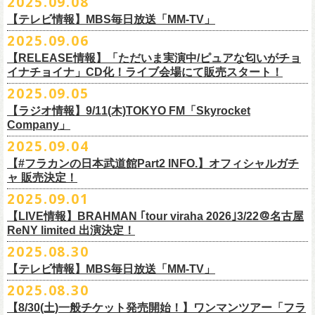
2025.09.08
別途必要
9月20日(土)フラカンの日本武道館公演当日のグッズ販売ついてのお知ら
12月6日(土) 宇都宮HEAVEN’S ROCK VJ-2 16:30/17:00
◆お笑いステージ◆
チケット発売：2025年10月15日(水) 正午～
【テレビ情報】MBS毎日放送「MM-TV」
せです。
12月7日(日) 水戸LIGHT HOUSE 15:30/16:00
ですよ。
チケット受付：チケットぴあ Ｐコード 311-504
2025.09.06
12月13日(土) 盛岡CLUB CHANGE WAVE 16:30/17:00
■
9月8
日(月)27:20〜
MBS毎日放送「MM-TV」
ヨネダ2000
イープラス
https://eplus.jp/minnano-xmas/
☆グッズ販売：12:00〜予定（準備状況により、
少々お待ちいただく場合
本日開催された「フラカンの日本武道館 Part2 〜超・今が旬〜」こちら
12月14日(日) 弘前KEEP THE BEAT 15:30/16:00
【RELEASE情報】「ただいま実演中/ピュアな匂いがチョ
＊グレートマエカワ インタビューOA
================================================
お問合せ：並矢株式会社 052-683-5885 （平日10時から17時）
がございます）
のライブの模様がU-NEXTにて独占ライブ配信されることが決定！
イナチョイナ」CD化！ライブ会場にて販売スタート！
12月21日(日) 京都磔磔 15:30/16:00
◎「ドラデラ2025 爽やかアクキー」
※
リピート放送；
9/11(木)、9/12(金)、9/14(日)
☆ご購入商品を入れる袋のご用意はございませんので、
みなさまの方で
詳細は後日発表致します。
12月22日(月) 京都磔磔 18:30/19:00
2025.09.05
価格：800円(税込)
https://www.mbs.jp/mmtv/
文・天野史彬 写真：新保勇樹
ご準備をお願い致します
昨日開催しました「フラカンの日本武道館 Part2 〜超・今が旬〜」にて
2026年
サイズ：85 × 40ｍｍ
#MMTV_mbs
【ラジオ情報】9/11(木)TOKYO FM「Skyrocket
どうぞお楽しみに！
オフィシャルグッズを購入いただきありがとうございました。
1月17日(土) 長野CLUB JUNK BOX 16:30/17:00
Company」
▼
＊「フラカンの日本武道館 Part2 オフィシャルグッズ」につきまして
一部の商品を事後通販させていただくことが決定しました。
1月18日(日) 千葉LOOK 15:30/16:00
ーーーーーーーーーーーーーー
2025年９月20日、フラワーカンパニーズが10年ぶりとなる日本武道館ワ
2025.09.04
現金に加え、各種キャッシュレス決済もご利用いただけます。
対応ブ
1月24日(土) 高知X-pt. 16:30/17:00
■9月11日(木)17:00〜20:00 TOKYO FM「Skyrocket Company」
ンマン公演「フラカンの日本武道館Part2 〜超・今が旬〜」を開催した。
ランドは下記画像をご確認ください
商品を買い逃した方、追加で買いたいなという方、ぜひご利用くださ
【#フラカンの日本武道館Part2 INFO.】オフィシャルガチ
1月25日(日) 広島SECOND CRUTCH 15:30/16:00
＊鈴木圭介、グレートマエカワ 生出演
☆フラワーカンパニーズ presents 「DRAGON DELUXE 2025〜特別
熟練の凄みと、消えることのないみずみずしさを兼ね備えた演奏。派手
ャ 販売決定！
い。
1月27日(火) 四日市CLUB CHAOS 18:30/19:00
https://www.tfm.co.jp/sky/
編〜」【俺たちのザ・ベストテンPart2】
になり過ぎず、かと言ってストイックにもなり過ぎず。躍動するバンド
◎「チョイナチョイナTシャツ」
2025.09.01
1月31日(土) 札幌近松 16:30/17:00
日時：10月17日(金) Open 18:15 / Start 19:00
と楽曲の世界観を彩り、会場を鮮やかに彩った演出。ダブルアンコール
2025年9月20日(土)開催、フラワーカンパニーズ日本武道館ワンマンライ
価格：￥3,500（税込）
【 受付URL 】
2月4日(水) 下北沢シェルター 18:30/19:00
会場：名古屋DIAMOND HALL
【LIVE情報】BRAHMAN ｢tour viraha 2026｣3/22＠名古屋
までの全26曲、この10年間でリリースされてきた楽曲を中心としたリア
ブ「フラカンの日本武道館 Part2 〜超・今が旬〜」公演当日のオフィシ
ボディカラー：バニラ, グレイッシュパープル
https://capitalradioone.jp/
SHOP/387158/list.html
2月14日(土) 大阪バナナホール 16:30/17:00
ReNY limited 出演決定！
出演：
ルタイム感のあるセットリスト。すべてが「完璧だ！」と感嘆してしま
ャルグッズエリアにオフィシャルガチャが登場！
素材 ： 綿100％
2月15日(日) 岡山ペパーランド 15:30/16:00
フラワーカンパニーズ
2025.08.30
うような、感動というもののさらに向こう側へ突き抜けていくような、
様々なアイテムが全16種類。ぜひお楽しみください！
サイズ：160（バニラのみ） / S / M / L / XL / XXL
【 受付期間 】
2月21日(土) 別府Copper Ravens 16:30/17:00
うつみようこ(vo)
素晴らしく爽快なライブだった。
＜製品サイズ＞
【テレビ情報】MBS毎日放送「MM-TV」
◆コンビニ(番号端末式)・銀行ATM・ネットバンキング決済
2月22日(日) 福岡CB 15:30/16:00
真城めぐみ(vo)
ライブの1曲目を飾ったのは、今年リリースの最新アルバム『正しい哺乳
160 ： 身丈62cm / 身幅46cm / 肩幅40cm / 袖丈18cm
9月22日(月) 17:00 ～ 9月27日(土) 22:59まで
2025.08.30
2月24日(火) 豊橋Club KNOT 18:30/19:00
中森泰弘(g)
■
9月
1日(月)27:20〜
MBS毎日放送「MM-TV」
類』収録の“少年卓球”。開演時間が来て、会場の照明が落ちて真っ暗にな
S ： 身丈65cm / 身幅49cm / 肩幅42cm / 袖丈19cm
◆クレジットカード決済
2月28日(土) 新潟GOLDEN PIGGS BLACK 16:30/17:00
【8/30(土)一般チケット発売開始！】ワンマンツアー「フラ
奥野真哉(key)
＊グレートマエカワ インタビューOA
り、照明が点滅しはじめ、野性的なビートが鳴り響く登場SE“Eeyo”が流
M ： 身丈69cm / 身幅52cm / 肩幅46cm / 袖丈20cm