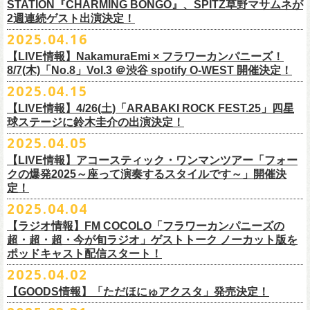
時間：Open 15:30 / Start 16:00
認のためのお電話でのお問い合わせは固くお断りいたします。
12月21日(日) 京都磔磔 15:30/16:00
ナガイケジョー(SCOOBIE DO)
売開始いたします。
STATION『CHARMING BONGO』、SPITZ草野マサムネが
いちにちめ〜8/19(火)
2020年開催した「フラカンの横浜アリーナ」から続く＜フラカンの横浜
の後フリーランスに。雑誌『イラストレーション』（玄光社）
The
チケット料金：前売 ¥5,500（税込／全自由・整理番号付／ドリンク代別
・イベントチケットの分配、転売、複製、譲渡、偽造行為は一切禁止と
12月22日(月) 京都磔磔 18:30/19:00
2週連続ゲスト出演決定！
ゲスト : グレートマエカワ(フラワーカンパニーズ)
高崎CLUB Jammer’sは中央銀座と呼ばれるアーケード街の先端にあるラ
https://t.livepocket.jp/e/musica819
◎「ADAM at presents ADAM FEST2025 supported by Recruiting
ストーリー＞シリーズ、
◎【２回目もみんなでつくろう「フラカンの日本武道館
Choice入選 （和田誠選）、『HBファイルコンペ』藤枝リュウジ特別賞、
途要）
させていただきます。それらの行為が発覚した場合は無効とさせていた
2026年
【日程】2025年7月9日(水)
イブハウスで、外観も内装も、昔のアメリカ映画に出てくるバーのよう
4/25~19時発売
2025.04.16
Management」
今年は「〜武道館前の一撃〜」というサブタイトルを付し、
7/25(金)〜7/27(日)＠
北海道釧路市幸町緑地・耐震岸壁 特設ステージにて
Part2」
『
講談社出版文化賞』さしえ賞、『TIS公募展』入選など。新聞、
書籍、
一般チケット発売日：5月25日(日)
だき、入場をお断りいたします。
1月17日(土) 長野CLUB JUNK BOX 16:30/17:00
【会場】三軒茶屋GrapeFruitMoon (
http://grapefruit-moon.com/
)
なレトロな雰囲気の空間である。開場時間の前から、入り口前にはライ
ふつかめ〜8/20(水)
日時：7月12日(土)7月13日(日) 開場10:30 開演11:30 ※フラワーカンパ
8/24(日)F.A.D YOKOHAMAにて開催することが決定！
開催される「SET YOU FREE IN KUSHIRO KIRI FESTIVAL 2025」 に
【LIVE情報】NakamuraEmi × フラワーカンパニーズ！
雑誌、パッケージ、広告、
webなど幅広いジャンルで活動中。俳句、落
今年結成20周年を迎えるThe Birthdayがクラブクアトロ4会場を廻るツア
プレイガイド：
・対象商品の営利・転売目的でのご購入は禁止しております。またイベ
1月18日(日) 千葉LOOK 15:30/16:00
“ポスター＆フライヤー大作戦～日本全国宣伝隊員大募集
【時間】OPEN18:30/START19:15
ブを待つ人だかりができていた。開演時間になり、まずステージ上にグ
https://t.livepocket.jp/e/musica820
ニーズの出演は7/12のみ
9/20(土)「フラカンの日本武道館 Part2 〜超・今が旬〜」まで１ヶ月を切
8/7(木)「No.8」Vol.3 ＠渋谷 spotify O-WEST 開催決定！
フラワーカンパニーズの出演が決定！
語、音楽、
海外ドラマが好き。
ー『Quattro×Quattro Tour’25』を開催、
イープラス
ント参加後、フリーマーケットサイト、フリマアプリ、インターネット
1月24日(土) 高知X-pt. 16:30/17:00
【料金】
今年1月より月１配信しているYouTube番組『月刊フラカン武道館
レートマエカワ、ミスター小西、竹安堅一が登場。そして少し間を鈴木
4/25~20時発売
～】
会場：静岡県浜松市浜名湖ガーデンパーク 屋外ステージ
ったタイミングでのワンマンライブ、どうぞお楽しみに！
フラカンは7/26(土)”フラカン武道館応援企画 IN KIRIFES”に出演致しま
2025.04.15
9/10(水)＠名古屋CLUB QUATTRO公演にフラワーカンパニーズの出演が
チケットぴあ
オークション等での売買、買取サービスのご利用も固く禁止いたしま
1月25日(日) 広島SECOND CRUTCH 15:30/16:00
・入場チケット￥3500(+DRINK)
Part2』、今月5回目のゲストとして、大槻ケンヂ氏の出演が決定！
圭介が姿を現し、ライブがはじまる。1曲目は『正しい哺乳類』の曲順と
開場 18:30 / 開演 19:30 前売 5000円 / 当日 5500円 （ドリンク代別途）
チケット：入場無料
※お渡しするポスターのサイズはB3サイズ、フライヤーはB5サイズを予
す。
決定しました！
【LIVE情報】4/26(土)「ARABAKI ROCK FEST.25」四星
ローチケ
す。
1月27日(火) 四日市CLUB CHAOS 18:30/19:00
【予約&チケット】
同じく“ ラッコ！ラッコ！ラッコ！”。 エネルギッシュなバンドの演奏
※着席・自由・立ち見 (整理番号あり)
問い合わせ：株式会社ジェイルハウス TEL052-936-6041
◎「横浜ストーリー 〜武道館前の一撃〜」
定しております
球ステージに鈴木圭介の出演決定！
問い合わせ：キャンディー・プロモーション
・イベントチケットの再発行はいたしませんのでご注意ください。
1月31日(土) 札幌近松 16:30/17:00
■入場チケット予約URL :
https://tiget.net/events/398505
番組スタート直前スペシャルのvol.0としてスキマスイッチ、第１回目の
と、それまで会場にたぎっていたソワソワとした熱気がぶつかり、パー
その他詳細：
日時：8月24日(日)Open 15:30 / Start 16:00
◎
「SET YOU FREE IN KUSHIRO KIRI FESTIVAL 2025」
一般発売に先がけ、チケットオフィシャル先行受付が本日よりスター
・都合により、内容等の変更・イベント中止となる場合がございますの
2月4日(水) 下北沢シェルター 18:30/19:00
2025.04.05
[予約受付開始 : 5/9(金)21:00〜]
ゲストとしてTHE COLLECTORSの加藤ひさしさん(vo)と古市コータロー
ンッ！と弾けるような盛り上がりでライブは幕を開けた。続けて “アイデ
◎8/18（月）名古屋得三
公式サイト：
http://www.adamfest.com/
会場：神奈川・F.A.D YOKOHAMA
募集期間：2025年5月10日(土)〜 在庫がなくなりましましたら募集を終了
日程：
7月26日(土)
ト。
全公演共通：高校生以下は当日¥2,000キャッシュバック（
当日年齢を証
で予めご了承ください。
2月14日(土) 大阪バナナホール 16:30/17:00
☆別途1ドリンクオーダー
さん(g)、第２回目にHump Back、第３回目はスターダスト☆レビューの
ンティティ”。《ラッコ ラッコ ラッコ》とか《プカプカプーカ》といった
うつみようこ & YOKOLOCO BAND
【LIVE情報】アコースティック・ワンマンツアー「フォー
チケット料金：前売 ¥5,200(税込/整理番号付/ドリンク代別途要)
させていただきます
会場：
北海道釧路市幸町緑地・耐震岸壁 特設ステージ
お見逃しなく！！
明できるもの（学生証、保険証など）
のご提示が必要となります）
・安全面、警備強化の一環と致しまして、ボディチェックを実施させて
2月15日(日) 岡山ペパーランド 15:30/16:00
☆整理番号順入場
根本要さん、そして第４回目は南海キャンディーズの山里亮太さんをを
シンプルな言葉を連呼していた“ ラッコ！ラッコ！ラッコ！”とは打って変
[うつみようこ (vo.g)竹安堅一(g)オクノシンヤ(key)
クの爆発2025～座って演奏するスタイルです～」開催決
前売￥5,200（税込、ドリンク代別、オールスタンディング）
応募方法：メールにて、アドレス＜
flowerotegami@gmail.com
＞宛に以
出演：フラワーカンパニーズ、THE NEAT BEATS、PIGGS
いただく場合がきます。ご了承ください。
2月21日(土) 別府Copper Ravens 16:30/17:00
☆お一人様2枚まで
お招きしお届けしてきた今番組（全回アーカイブ配信中）、第５回目と
わり、鈴木のボーカルはぼそぼそとした独り言のような落ち着いたトー
定！
グレートマエカワ(b)クハラカズユキ(ds)]
※高校生以下は当日￥2,000キャッシュバック （当日年齢を証明できるも
下をご記入の上、ご応募ください
そのほか詳細：KUSHIRO KIRI FESTIVAL公式
◎The Birthday (クハラカズユキ, ヒライハルキ, フジイケンジ)
・当日メディアによる取材が入り、映り込み等がある場合がございま
2月22日(日) 福岡CB 15:30/16:00
【ご注意】
なる今回のゲストは、筋肉少女帯や特撮のボーカルで、作家としても活
ンへ。しかし曲が進むにつれ、徐々に力強さを増していく演奏やコーラ
18:30open 19:30start
大阪千日前ユニバースにてジャンピング乾杯トークショー開催！
2025.04.04
の(学生証、保険証など)のご提示が必要となります）
（上記アドレスからの返信が届くよう、設定のご確認を必ずお願い致し
HP
https://www.kushirokirifestiva
l.com/
『Quattro×Quattro Tour’25』
す。予めご了承ください。
2月24日(火) 豊橋Club KNOT 18:30/19:00
※お客様へのお願い
躍する大槻ケンヂさんを招聘。
スに合わせて、観客たちの拳も突き上がっている。さらに“ラー・ブルー
予約￥5,000 当日￥5,500
ライブ演奏はまったくありません。
一般発売日:6月29日(日)
ます）
【ラジオ情報】FM COCOLO「フラワーカンパニーズの
日時：2025年9月10日（水）Open 18:00 / Start 19:00
・イベント当日の撮影・録音・録画および、店内での飲食は一切禁止と
2月28日(土) 新潟GOLDEN PIGGS BLACK 16:30/17:00
近隣は住宅街となっておりますので集合時間直前にご来店ください。
常にフラカンを”若手”と評するオーケンさん、2度目の武道館ライブに向
ス”、“アメジスト”へと続く。“アメジスト”の《炊き立てのご飯の湯気の下
※4/20情報公開・予約開始
ネクストロード 03-5114-7444 (平日14～18時)
＝＝＝＝＝＝＝＝＝＝＝＝＝＝＝＝＝＝
超・超・超・今が旬ラジオ」ゲストトーク ノーカット版を
会場：名古屋CLUB QUATTRO
させていただきます。
3月1日(日) 金沢AZ 15:30/16:00
開場の10分程度前から入場整理を開始いたします。
かう56歳のフラカンに何を語るのか!?
で／僕らはまた 笑いながら汚しあう／愛の意味も知らないまま》とい
◎「さよならユニバース
メール件名：フラカンの日本武道館宣伝隊員応募
ポッドキャスト配信スタート！
出演：
The Birthday (クハラカズユキ, ヒライハルキ, フジイケンジ)
・本イベントでは未就学児の同伴（未就学児1名、または乳児）は可能で
3月7日(土) HEAVEN’S ROCKさいたま新都心 16:30/17:00
それ以前の時間に店前に溜まる行為はご遠慮ください。
5月20日(火)21:00よりプレミア公開致します。
う美しいフレーズを、その言葉が抱く情景を大切に守りながら、聴き手
ジャンピング乾杯トークショー
メール本文：
◎「フラカンの日本武道館Part2 preフェイスタオル」
2025.04.02
Guest :
すが、以外はお断りいたします。
3月14日(土) 仙台darwin 16:30/17:00
※お支払いは入場時になりますので、事前支払い・チケット実券の送付
に手渡すように鈴木が歌うのを聴いて、少し泣きそうになった。優しく
〜バンドマンのそこまで⾔っていいん会〜」
・ご応募いただく方のお名前
価格：￥1,700（税込）
フラワーカンパニーズ
https://flowercompanyz.com/
・イベントは列が途切れ次第、終了となりますので、予めご了承くださ
【GOODS情報】「ただほにゅアクスタ」発売決定！
はございません。
フラカンの日本武道館公演のチケットは絶賛発売中。
て、悲しくて、そのタイトルのように、本当に綺麗な歌なのだ。
日時：5月30日(金)18:30/19:00
・ポスター＆フライヤーのお届け住所
ボディカラー：レッド、グリーン
TAYLOW (the原爆オナニー
い。
チケット料金：¥5,200(税込/整理番号付/
ドリンク代別途要)
========================
合わせてお見逃しなく！