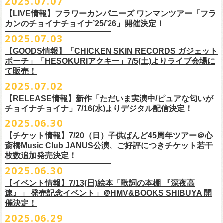
2025.07.07
出演：フラワーカンパニーズ、FUNKIST、RED JETS、THE
EN3 真冬の盆踊り
■7月8日(火)18:00〜19:00 FM COCOLO「おとといラジオ」
ゲスト：加藤ひさし、古市コータロー(THE COLLECTORS)
＊「ザッツオーライ」
SANDMA（O.A）
【LIVE情報】フラワーカンパニーズ ワンマンツアー「フラ
＊鈴木圭介、グレートマエカワ コメントOA！
9/20(土)「フラカンの日本武道館 Part2 〜超・今が旬〜」開催に向け、た
https://www.youtube.com/watch?
https://SPACESHOWERFUGA.lnk.
v=kTtAgK2Iq4A&t=2345s
to/thatsallright
カンのチョイナチョイナ’25/’26」開催決定！
チケット料金：前売:¥5000 ※入場時別途ドリンク代¥600要
encore2
https://x.com/ototoi_radio
くさんの人にフラカンの魅力を届けてくださいね！
2025年9月20日(土)開催、フラワーカンパニーズ日本武道館ワンマンライ
プレイガイド：
https://eplus.jp/sf/detail/4369140001
EN4 NUDE CORE ROCK’N’ROLL
2025.07.03
ブ「フラカンの日本武道館 Part2 〜超・今が旬〜」オフィシャルグッズ
■vol.2
＊「すべての若さなき野郎ども」
スペシャルグッズ内容；
を一挙公開！
ゲスト：Hump Back
https://SPACESHOWERFUGA.lnk.
to/subetenowkasanakiyaroudomo
【GOODS情報】「CHICKEN SKIN RECORDS ガジェット
◎世界でひとつだけのフラカンオリジナルTシャツ（「フラカンの日本武
そして、本日より、事前通販受付をスタートいたします。
https://www.youtube.com/watch?
v=6XTayyWwFP0&t=6s
ポーチ」「HESOKURIアクキー」7/5(土)よりライブ会場に
道館 Part2」ライブ写真をプリント・デザインしたTシャツ）：1名様
て販売！
＊「友達100万人」
◎「フラカンの日本武道館 Part2」グッズ サイン入り（何が届くかはお
一部商品は製造に時間を要するため、7/22(火)より生産開始となります。
■vol.3
https://SPACESHOWERFUGA.lnk.
to/tomodachihyakumannin
2025.07.02
フラワーカンパニーズ 新作グッズが登場！
楽しみ）：5名様
それを踏まえ、【7/21(月祝)23:59まで】にご注文いただいた超早期ご購
ゲスト：根本要（スターダスト☆レビュー）
◎うつみようこ＆YOKOLOCO BAND
【RELEASE情報】新作「ただいま実演中/ピュアな匂いが
入対象の方には、確実にお届け＆超早期ご注文特典ステッカー（裏面に
https://www.youtube.com/watch?
v=OMoBtAjSn-w
日時：12/23(火)Open 18:00 / Start 19:00
チョイナチョイナ」7/16(水)よりデジタル配信決定！
充電器やケーブル、モバイルバッテリーなどまとめて持ち運びできる
※キャンペーン参加にはXアカウントが必要となります。
メンバーからのお礼メッセージ入り）をお付けいたします！
会場：京都磔磔
2025.06.30
「CHICKEN SKIN RECORDS ガジェットポーチ」、
※賞品の選択は出来ません。予めご了承ください。
■vol.4：山里亮太（南海キャンディーズ）
フラワーカンパニーズが20枚目のアルバム『正しい哺乳類』
を今年1月に
チケット料金：前売¥5000 / 当日¥5500
7/9(水)に発売する企画アルバム『HESOKURI ～オリジナルアルバム未収
【チケット情報】7/20（日）子供ばんど45周年ツアー＠⼼
7/22(火)以降のご注文＆公演当日ご購入の方にもなるべくお届けできるよ
https://youtube.com/live/_ipE-
Na37yY
リリースしたばかりの中、早くも新曲2曲を制作！
チケット取り扱い：
録集～』発売を記念した「HESOKURIアクキー」、
斎橋Music Club JANUS公演、ご好評につきチケット若干
★応募方法
う製作したいと思いますが、商品によって、場合によっては完売となる
そのタイトルは「ただいま実演中」と「
ピュアな匂いがチョイナチョイ
・磔磔店頭（販売中）
こちらの2種を
7/5(土)フラワーカンパニーズ アコースティック・ワンマ
枚数追加発売決定！
1.キャンペーン公式ページ
https://flowercompanyz.mixlist.app/
にアクセ
可能性がございます。ご希望の方はどうぞお早めにご注文ください！
■vol.5
ナ」。
・7/12(土)10:00〜7/24(木)23:59 イープラスプレオーダー
ンツアー 「フォークの爆発2025～座って演奏するスタイルです～」＠
喜
2025.06.30
スします。
ゲスト：大槻ケンヂ（筋肉少女帯/特撮/オケミス）
出来立てほやほやの今2曲をダブルAサイドシングルとして7/
16(水)にデジ
・8/9〜 一般発売（イープラス）
多方 大和川酒造北方風土館 より販売致します！
2.キャンペーン公式ページで、Spotifyの特別プレイリストを作成。
https://www.youtube.com/watch?
v=1EMet2dx9d4
タル配信することが決定！
【イベント情報】7/13(日)絵本「歌詞の本棚 『深夜高
イープラス販売URL（プレオーダー・一般共通）
3.作成したプレイリストを
#フラカンプレイリスト
をつけてXでシェア。
◎「フラカンの日本武道館 Part2 〜超・今が旬〜」オフィ
速』」 発売記念イベント」＠HMV&BOOKS SHIBUYA 開
https://eplus.jp/sf/detail/
4361520001-P0030001
4.フラワーカンパニーズ公式Xのキャンペーンポストをリポストして完了
■vol.6
催決定！
どうぞお楽しみに！
シャルグッズ事前通販ページ
◎「チョイナチョイナトートバッグ」
価格：¥2,000(税込)
です。
ゲスト：TOSHI-LOW（BRAHMAN）
2025.06.29
カラー：ストーンブルー、スモーキーピンク
https://capitalradioone.jp/
SHOP/387158/list.html