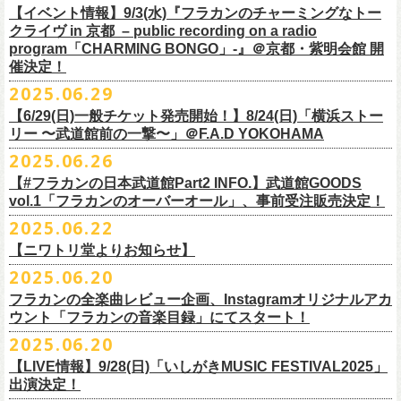
https://youtu.be/Z9wrtIqELqE
素材 ： 綿100％ キャンパス
【イベント情報】9/3(水)『フラカンのチャーミングなトー
■受付期間：7/16(水)17:00 ～ 8/24(日)22:59 ＊超早期ご注文特典ステッ
★応募期間
クライヴ in 京都 – public recording on a radio
サイズ：高さ40cm , 袋口幅48cm , 底幅33cm , 奥行(マチ)15cm , ハンド
カー付き：〜7/21(月祝)23:59 まで
2025年7月23日(水)〜2025年8月12日(火) 23:59まで
■vol.7
program「CHARMING BONGO」-』＠京都・紫明会館 開
ル長58cm , 内容量約15L
■発送予定：9月12日前後
※その他詳細はキャンペーン公式ページ記載の応募規約をご確認くださ
ゲスト：Novel Core
催決定！
＊その他詳細は上記通販ページをご確認ください
い
https://www.youtube.com/watch?
v=I8Zw-h9Anxg
2025.06.29
【6/29(日)一般チケット発売開始！】8/24(日)「横浜ストー
リー 〜武道館前の一撃〜」＠F.A.D YOKOHAMA
◎「CHICKEN SKIN RECORDS ガジェットポーチ」
2025.06.26
価格：2000円(税込)
カラー：ブラック、レッド
【#フラカンの日本武道館Part2 INFO.】武道館GOODS
vol.1「フラカンのオーバーオール」、事前受注販売決定！
サイズ：125×97×42ｍｍ
2025.06.22
【ニワトリ堂よりお知らせ】
2度目の日本武道館公演「フラカンの日本武道館 Part2 〜超・今が旬〜」
2025.06.20
の１ヶ月後より、
全国ワンマンツアーの開催が決定！
いつもフラワーカンパニーズのweb shop【ニワトリ堂】をご利用いただ
タイトルは「フラカンのチョイナチョイナ’25/’26」、
10/25(土)熊本
フラカンの全楽曲レビュー企画、Instagramオリジナルアカ
きありがとうございます。
Djangoを皮切りに、
来年2026年3/14(土)仙台darwinまで、
30箇所31公演を
ウント「フラカンの音楽目録」にてスタート！
回ります！
2025.06.20
この度、これまでのweb shop【ニワトリ堂】サイトでの販売を終了し、
10年ぶり2回目となる日本武道館公演『フラカンの日本武道館 Part2 〜
限定的にSTORESでオープンしてきました【ニワトリ堂 2nd STORE】を
【LIVE情報】9/28(日)「いしがきMUSIC FESTIVAL2025」
武道館公演を経てさらに勢いを増してまわるフラカンの全国ツアー、
ど
超・今が旬〜』を9月20日(土)
に開催するフラワーカンパニーズが、
今年1
7/11(金)に発売される絵本『歌詞の本棚 深夜高速』の発売記念イベント
本店【ニワトリ堂】として移行、運営させていただくことになりまし
出演決定！
うぞお楽しみに！
月より月１配信のYouTube番組『月刊フラカン武道館 Part2』をスター
の開催が決定！
た。