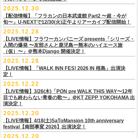
【会場】スタジオ841 埼玉県大里郡寄居町寄居1010
※6/13＠鳥羽はドリンク代なし
受付期間：
4/4(
土
)21:00
～
4/30(
木
)23:
59
◎「オクノマサヒコ Japan Tour2026初夏の陣〜奥野還暦イヤー記念
当初2月7日(土)でご案内しておりましたが、諸事情により、
チケット料金：前売り¥5.200(税込/D別/整理番号付)
※高校生以下は当日¥2,000キャッシュバック（
当日年齢を証明できるも
ますのでご注意ください。
2025.12.30
【出演】湯川トーベン、グレートマエカワ
※高校生以下は当日¥2,000キャッシュバック（
当日年齢を証明できるも
受付
URL
：
‘
https://eplus.jp/
sambomaster/
祭〜」
2月11日(水祝)からの発売に変更となりました。
一般チケット発売日：2026年3月8日(日)
の（学生証、保険証など）
のご提示が必要となります）
※撮影・録音・録画などは禁止とさせていただきます。また開場時のご
【チャージ】￥4,000
【配信情報】「フラカンの日本武道館 Part2 〜超・今が
の（学生証、保険証など）
のご提示が必要となります）
枚数制限
ご予定していただいた皆さまにはご迷惑おかけしますが、何卒宜しくお
プレイガイド：
一般チケット発売日：3月28日(土)
自分の席以外の席取りは
【予約】
旬〜」U-NEXTで12/30(火)正午よりアーカイブ配信開始！
一般チケット発売日：3月8日(日)10:00
・ライブハウス公演：お
1
人様
1
公演につき
1
枚まで
＊5/15(金)大阪ムジカジャポニカ
願い致します。
イープラス
お問い合わせ : 浮雲社中
contact@ml.ukigmo.org
ご遠慮ください。
https://www.facebook.com/p/%E3%82%B9%E3%82%BF%E3%82%B8%
プレイガイドなど詳細はライブページにてご確認ください
当落結果：
2025.12.28
5/2(
土
)13:00
予定
DJ&LIVE オクノマサヒコ
2024年9月に荻窪TOP BEAT CLUBでフラワーカンパニーズ＆うつみよう
問い合わせ：柳ヶ瀬アンツ
http://www.
ants69.com/information.html
※マスクの着用は任意となりますが、過度な発声や他のお客様のご迷惑
E3%82%AA%EF%BC%98%EF%BC%94%EF%BC%91-
https://flowercompanyz.com/live/2026/01/30/8956
入金期限：
5/4(
月
)21:00
(奥野真哉、グレートマエカワ)
◎フラワーカンパニーズ presents 「シリーズ・人間の爆発 〜
友部
さん
と
こ＆YOKOLOCO BAND合同企画として初開催、昨年は毎年恒例のフラワ
となる声量はお控えく
【LIVE情報】フラワーカンパニーズ presents「シリーズ・
61550212223544/
発券開始日：各公演日
10
日前～
ゲストDJ:45CLUB（mic&VITON6969）
鹿児島ー熊本のハイエース旅〜」
ーカンパニーズ主催イベント「DRAGON DELUXE」の特別編として11月
人間の爆発 〜友部さんと鹿児島ー熊本のハイエース旅
ださい。
＊追加された6/28(日)札幌公演は3/28(土)からの発売になります
ーーーーーーーーーーーーーー
18:00〜
日時：2026年4月5日(日) 開場14:30 開演15:00
（仮）〜」＠熊本Django 開催決定！
に名古屋DIAMOND HALで行ったスペシャル企画「俺たちのザ・ベストテ
※飲食を伴うイベントのため、公演当日、体調不良や発熱症状のある方
¥3,000(ドリンク別)
会場：熊本Django
ン」。
は、来場をご遠慮いただ
2025.12.28
◎「まいう〜ロックフェス2026」
6/28(日) 札幌musica hall cafe 開場15:30/開演16:00 問：浮雲社中
整理番号あり
出演：フラワーカンパニーズ、
友部
正人
1978年〜1989年まで放送されていた伝説の歌番組【ザ・ベストテン】の
きますようお願いいたします。
【LIVE情報】「WALK INN FES! 2026 IN 桜島」出演決
【公演日】2026/2/10 (火)
チケット料金：4,800円（税込/整理番号付/ドリンク代別）
U25(25歳以下〜入場ラスト・要証明)¥2,000(D別）
チケット料金：5200円（税込/ドリンク代別/整理番号付）
トリビュート企画として、誰もが口ずさめる当時ヒットした歌謡曲のみ
※ミュージシャンによるトークイベントですが、音楽の話は一切いたし
定！
【開場/開演】18:30/19:00
※高校生以下は当日¥2,000キャッシュバック（
当日年齢を証明できるも
2/28 19時よりこちらのフォームで予約開始！
一般チケット発売日：2026年2月11日(水祝)10:00
で全て構成するカヴァーライヴとなる今企画。同時代に音楽に目覚めた
ませんのでご了承ください。
2025.12.22
【会場】荻窪 TOP BEAT CLUB
の（学生証、保険証など）
のご提示が必要となります）一般チケット一
https://musicaja.info/11920
釜石市民ホール TETTOで開催される「Mobstyles presents
プレイガイド：イープラス
バンドマンたちが数々の昭和歌謡曲へのリスペクトを全身全霊でぶつけ
【出演】オーバーオールズ（石塚英彦、三宅伸治、グレートマエカワ、
般チケット発売日：3月28日(土)10:00
【LIVE情報】3/26(木)「PON pre WALK THIS WAY〜12年
KOKOKARA」にフラワーカンパニーズの出演が決定！
問い合わせ：熊本Django
る、そのスペシャルなステージの噂は各所に拡がり、次回への熱望の声
公演に関するお問い合わせ 新宿ロフトプラスワン 03-3205-6864
石塚幸作）／GSK／どんぐりパワーズ／工膝わたる（THE NUGGETS）
目でも終わらない青春の歌〜」＠KT ZEPP YOKOHAMA 出
フラワーカンパニーズのアコースティック企画「
フォークの爆発2026」
＊5/16(土)広島bar edge
本日よりオフィシャル先行の受付もスタート！
を受け、「俺たちのザ・ベストテン2026」の開催が決定！
主催：音楽と人編集部 https://ongakutohito.com/
【前売】￥5,000 ( +1D)
演決定！
の開催が決定！
DJ&LIVE オクノマサヒコ
東日本大震災から15年、新たなスタートを応援するイベント、ぜひお待
トークイベント〈第11回！ 僕たち、プロ野球大好きミュージシャンで
【発売場所】イープラス／Peatix
2025.12.20
(奥野真哉、グレートマエカワ)
ちしております。
5月、東京・荻窪TOP BEAT CLUB、さらに待望の初の大阪・十三GABU
す！〉の開催決定！
【イープラス URL】https://eplus.jp/sf/detail/4461090001-P0030001
今年は、通常のアコースティック・スタイル「〜
座って演奏するスタイ
ゲストDJ:OKA-T／SAKI／HYNG
と、2公演での開催となる。
【LIVE情報】4/18(土)SaToMansion 10th anniversary
【Peatix URL】https://peatix.com/event/4782289
U-NEXTにて独占ライブ配信された9月20日(土)開催の日本武道館公演『フ
ルです〜」でのライヴに加え、
新たな試みとして歌とアコースティック
18:00〜
◎「Mobstyles presents KOKOKARA」
ベストテン世代による、ベストテン世代のための、そしてベストテン世
festival【南部事変 2026】出演決定！
【発売日】1/13 18:00
ラカンの日本武道館 Part2 〜超・今が旬〜』の模様が、12/30(火)正午よ
ギター一本とコーラスと小
物の楽器などで構成するライヴ「ミニマル巡
¥3,000(ドリンク別)
日時：2026年3月20日(金祝) 開場16:00 / 開演 17:00
代じゃなくてもきっと楽しんでいただける、懐かしくも新鮮でとびきり
2025.12.20
【問】TOP BEAT CLUB 03-6913-5433
り再びU-NEXTにてアーカイブ配信スタート！