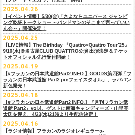
時間：Open 16:00 / Start 16:30
ます。
プレイガイド：FANYチケット https://yoshimoto.funity.jp/
【チケット】
出演：
「正しい哺乳類ツアー2025」グッズの一部、並びに「フラカンの日本武
2025.04.26
「SET YOU FREE〜VS SERIES」フラカン武道館応援企画として、札幌
今回の絵本化に際し、鈴木圭介からのリクエストで、
北野武の著書『浅
チケット料金：前売 ¥5,500（税込／全席指定）
※本受付はローソンチケットのシステムを使用しています。
問い合わせ：Fanyチケット 0570-550-100（10時～19時／年中無休）
[1日券] 予約￥5,000/当日￥5,500
2025年5月11日、フラワーカンパニーズが今年1月から全国を回ったツア
フラワーカンパニーズ
道館 Part2」プレグッズをニワトリ堂 2nd STOREにて5/3(土)12:00より取
KLUB COUNTER ACTIONにてPIGGSとの対バンが決定！
草迄』
の表紙などを手掛けたイラストレーターの丹下京子さんが作画を
【イベント情報】5/30(金)「さよならユニバース ジャンピ
一般チケット発売日：5月25日(日)
※本受付にてご購入の際、対象商品の代金とは別に、チケット1枚につき
＝＝＝＝＝＝＝＝＝＝＝＝＝＝
[4日間通し券]￥17,000
ー「正しい哺乳類ツアー2025」の追加公演となる高崎CLUB Jammer’s公
うつみようこ(vo)
り扱いスタート！
担当。
ング乾杯トークショー ～バンドマンのそこまで言っていい
プレイガイド：
ローソンチケットの規定の手数料（システム利用料：330円(税込み)/枚、
※いずれもドリンク代別途要
演が開催された。追加公演の場所がなぜ群馬県・高崎なのかと言えば、
真城めぐみ(vo)
「正しい哺乳類ツアー2025」グッズについては、2025/05/03 12:00 〜
ん会～」開催決定！
◎「SET YOU FREE〜VS SERIES」
楽曲のもつ世界観を繊細に、
豊かに表現した作品に仕上がっています！
イープラス
電子チケット利用料：110円(税込み)/枚）がかかります。
◎フラワーカンパニーズ ワンマンツアー「フラカンのチョイナチョイ
※入場整理番号あり
今年1月にリリースされたアルバム『正しい哺乳類』のレコーディングが
中森泰弘(g)
2025/05/11 23:59までの期間限定での受付となります。
日時：7月28日(月)OPEN 18:30 START19:15
2025.04.25
チケットぴあ
※代金のお支払いは、クレジットカード・PayPay・楽天ペイでのお支払
ナ’25/’26」
※中学生以上はチケットが必要になります。
高崎のスタジオTAGO STUDIO TAKASAKIで行われたからである。作品
奥野真哉(key)
またお届けについて、「正しい哺乳類ツアー2025」グッズを含む場合、5
会場：札幌KLUB COUNTER ACTION
『歌詞の本棚 深夜高速』は、7月11日(金)より全国書店などで発売。お
ローチケ
い、もしくは、コンビニエンスストアの「ローソン」「ミニストップ」
2025年
※オフィシャルFC先行チケット販売あり
のリリースツアーと言えば東京や大阪の大きな会場でファイナルをやっ
クハラカズユキ(dr)
【LIVE情報】The Birthday 『Quattro×Quattro Tour’25』
月末〜6月上旬以降となる予定です。
出演：フラワーカンパニーズ、PIGGS
楽しみに！
問い合わせ：ネクストロード
店内にございます「Loppi」でのお支払いをお選びいただけます。
10月25日(土) 熊本Django 16:30/17:00
※入場順：FC通し券→FC各日券→店通し券→店各日券→当日券
て締め括られるイメージも強いが、その作品が生まれた場所に帰ってい
チケット料金：前売 ¥5,500（税込／整理番号付／ドリンク代別途要）
9/10(水)＠名古屋CLUB QUATTRO公演 出演決定＆チケッ
チケット料金：前売り¥4,800
※各店舗のプレイガイドカウンターでの販売はいたしません。
10月26日(日) 長崎ホンダ楽器 15:30/16:00
一般チケット予約：2025年4月21日(月)から
トオフィシャル先行受付開始！
く、というこのツアーの旅の在り方に美しさを感じる。
※⾼校⽣以下は当⽇¥2,000 キャッシュバックします
◎ニワトリ堂2nd STORE
https://flowercompanyzinc.stores.jp/
チケット発売日：5月24日
商品情報：
・7月31日(木)
※チケットに関する問い合わせは必ず下記にお願いいたします。
11月3日(月・祝) 渋谷duo MUSIC EXCHANGE 15:15/16:00
MANDA-LA2予約フォームよりお申し込みください
そして、これはぼんやりとしたイメージの連鎖でしかないが、群馬と言
（当⽇年齢を証明できるもの（学⽣証、保険証など）のご提⽰
が必要と
2025.04.19
プレイガイド：tiget
https://tiget.net/events/400570
タイトル：『歌詞の本棚 深夜高速』
会場：三重・松阪M’AXA
※海外からは購入できません。日本国内のみの販売になります。
11月8日(土) 徳島club GRINDHOUSE 16:30/17:00
https://ssl.form-mailer.jp/fms/36a3b84d475895
えば詩人の萩原朔太郎である。萩原朔太郎は詩人でありながら、自らマ
なります）
【#フラカンの日本武道館Part2 INFO.】GOODS第四弾「フ
歌詞：鈴木圭介 絵：丹下京子
時間：Open 18:30 / Start 19:00
11月9日(日) 米子AZTiC laughs 15:30/16:00
MANDA-LA2
ンドリンなどの楽器を演奏し、作曲もする音楽家だった。（高崎ではな
一般チケット発売日：6月28日(土)
ラカンの日本武道館 Part2 preフェイスタオル」、ラババン
発売日：2025年7月11日(金)
チケット料金：前売 ¥5,500（税込／全自由・整理番号付／ドリンク代別
＜イベント参加に関してのご注意＞
11月15日(土) 福井CHOP 16:30/17:00
〒180-0003 東京都武蔵野市吉祥寺南町２丁目８−６ 第１８通南ビル地下
いが）前橋文学館という場所に行けば、彼が愛用したアコースティック
問い合わせ：JAILHOUSE TEL:052-936-6041
https://www.jailhouse.jp/
新色発売！
価格：定価2,200円(税込)
途要）
・会場内外の通路など共有部分での座り込み、集団での立ち話など、他
11月16日(日) 神戸VARIT. 15:30/16:00
https://www.manda-la2.com
ギターが飾られていたり、彼の作曲した曲が流れていたりする。詩と音
我こそ”フラカンの日本武道館宣伝隊員”に！という方は、こちらよりポス
2025.04.18
発売元：リットーミュージック
一般チケット発売日：5月26日(月)
のお客様のご迷惑になるような行為はご遠慮ください。イベント中止等
11月29日(土) 名古屋E.L.L 16:30/17:00
2025年9月20日(土)開催するフラワーカンパニーズ日本武道館ワンマンラ
楽の関係、言葉と音楽の関係、「うた」と呼ばれるものの秘密……そう
ター＆フライヤーを必要数お送りさせていただきますので、メールに
商品ページ：
https://www.rittor-
music.co.jp/product/detail/
3125317101/
【#フラカンの日本武道館Part2 INFO.】『月刊フラカン武
イープラス
の原因となります。
11月30日(日) 静岡サナッシュ 15:30/16:00
＝＝＝＝＝＝＝＝＝＝＝＝
イブ「フラカンの日本武道館 Part2 〜超・今が旬〜」、
いうものに思いを馳せるのに、群馬はうってつけの土地である。この日
7月12日(土)7月13日(日)静岡県浜松市浜名湖ガーデンパーク 屋外ステージ
て、件名に「フラカンの日本武道館宣伝隊員応募」と明記いただき、本
道館 Part2』vol.4、ゲストに南海キャンディーズ・山里亮
問い合わせ：松阪M’AXA
・近隣店舗・近隣の施設・お客様へご迷惑となりますので、施設内外・
12月6日(土) 宇都宮HEAVEN’S ROCK VJ-2 16:30/17:00
◎TALK LIVE「ハルキとジョーとベースと猫と〜グレートなゲストと共
プレGOODS第四弾となる「フラカンの日本武道館 Part2 pre フェイスタ
のライブ、本編の最後に演奏された“東京タワー”のポエトリー調の部分
で開催される「ADAM at presents ADAM FEST2025 supported by
文に氏名、住所、貼っていただく（置いていただく）場所（できました
太氏を迎え、4/23(水)21時より生配信決定！
著者プロフィール
会場内外でのアーティストの入待ち、出待ち等の待機行為はご遠慮下さ
12月7日(日) 水戸LIGHT HOUSE 15:30/16:00
に〜」
オル」が完成！
で、体をぐっと鈴木圭介がいる方に向けて、まるで鈴木の呼吸を深く感
Recruiting Management」にフラワーカンパニーズの出演が決定！
ら具体的に）、必要数（ポスター、フライヤーそれぞれ）、意気込みな
丹下京子（たんげ きょうこ）
2025.04.16
・8月3日(日)
い。
12月13日(土) 盛岡CLUB CHANGE WAVE 16:30/17:00
【出演】
また、ラバーバンドの新色「パープル × ブルー」も登場！
じ取るようにギターを弾く竹安堅一の姿を見ながら、やはり僕は「うた
◎ムジカジャポニカ19th後の祭スペシャル！『ムジカの渇望2025～うつ
フラワーカンパニーズは7月12日(土)の出演となります。
どメッセージを書いて下記アドレス宛てご応募ください。
名古屋生まれ名古屋育ち。愛知県立芸術大学デザイン科卒業。
峰岸塾修
会場：広島・福山grandsoulcafe Guns’
・受付終了した場合は当HPでお知らせさせていただくため、受付状況確
12月14日(日) 弘前KEEP THE BEAT 15:30/16:00
ヒライハルキ(The Birthday)
4/19(土)「正しい哺乳類ツアー2025」＠広島CLUB QUATTRO 公演より販
とは不思議なものだ。演奏という行為は不思議なものだ」と感じた。
みようこ&Yokoloco Band！2days』
【ラジオ情報】フラカンのラジオレギュラーα-
どうぞお楽しみに！
了。TIS会員。
TVCMプランナー兼イラストレーターを20年ほど続け、
そ