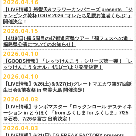
2026.04.16
Electric Lady Landホームページ ＞
https://www.ell.co.jp/
入場券」となります
「レッツけんこう」シリーズ第二弾！ステッカーセットの発売が決定！
日時：2026年10月16日(金) 開場18:00/開演19:00
・6月5日(金) ＠名古屋TOKUZO
※本イベントはトークイベントです。当日はライブパフォーマンスはご
【LIVE情報】怒髪天&フラワーカンパニーズ presents 「ジ
4/18(土)SaToMansion 10th anniversary festival【南部事変 2026】公演よ
会場：恵⽐寿LIQUIDROOM
*ワンマン
ざいません。
ャンピング乾杯TOUR 2026 “オレたち足腰お達者くらぶ”」
◎「ロックのほそ道2026 〜15th Anniversary Special〜」
り販売開始いたします！
出演：モノブライト / フラワーカンパニーズ
18:30open 19:30start
開催決定！
「フォークの爆発2026 ミニマル巡業 〜うたとギターとコーラスと〜」
日時：2026年8月29日(土) 16:00 / 17:00
チケット料金：前売5,500円(税込/ドリンク代別/整理番号付)
京都のアイドルグループ・きのホ。の主催企画「THE 京月観」7/7(火)＠
予約￥5,000 当日￥5,500
編、長野での開催が決定！
2026.04.15
会場：ゼビオアリーナ仙台
一般チケット発売日：7月11日(土)
京都磔磔にフラワーカンパニーズの出演が決定！
https://www.tokuzo.com/2026Jun/20260605
出演：阿部真央 / クリープハイプ / Spitz / フラワーカンパニーズ（五十
2020年開催した「フラカンの横浜アリーナ」から続く＜フラカンの横浜
問い合わせ：ディスクガレージ https://info.diskgarage.com
【4/19(日) 鶴 5周⽬の47都道府県ツアー「鶴フェスへの道」
◎「フォークの爆発2026 ミニマル巡業 〜うたとギターとコーラスと〜」
音順）
ストーリー＞シリーズ、
福島県公演についてのお知らせ】
本日5月13日20:00から、チケットの先行抽選予約の受付もスタート！
◎「着ぐるみラッコのマグカップ」
・6月5日(土) ＠名古屋TOKUZO
※ミニマル巡業とは『
新たな試みとして歌とアコースティックギター一
料金：アリーナスタンディング￥10,000(税込・ブロック指定・入場整理
今年も8月23日(日)F.A.D YOKOHAMAにて開催決定！
＊オフィシャル先行受付＊
どうぞお見逃しなく！！
価格：￥2,000(税込）
2026.04.10
*ゲストあり：EDDIE（the 原爆オナニーズ）森田裕(バレーボールズ)
本とコーラスと小
今週末に出演を予定しておりました
物の楽器などで構成するライヴ』です
番号付)、スタンド指定席：￥10,000(税込)、車椅子席：￥11,000(税込)
期間：2026年5⽉22⽇(⾦) 18:00〜2026年5⽉31⽇(⽇) 23:59
カラー：グリーン , ホワイト
【GOODS情報】「レッツけんこう」シリーズ第一弾！「レ
17:00open 18:00start
日時：7/14(火) 開場18 : 30/開演19 : 00
お問い合わせ：ノースロードミュージック TEL 022-256-1000（営業時
◎「横浜ストーリー2026」
受付URL：
https://l-tike.com/monobright/
◎きのホ。presents「THE 京月観」vol.4
素材 ： ポリプロピレン
ッツけんこうタオル」4/11(土)より発売決定！
予約￥5,000 当日￥5,500
会場：
■2026年4月19日（日） 鶴 5周⽬の47都道府県ツアー「鶴フェスへの道」
長野
BAR THREE
間 平日11:00〜16:00）
日時：8月23日(日)Open 15:30 / Start 16:00
日時：2026年7月7日(火) 18:00 OPEN/18:30 START
サイズ：直径 約82mm × 高さ 約92mm
https://www.tokuzo.com/2026Jun/20260606
2026.04.10
チケット料金：4,800円（税込/整理番号付/ドリンク代別） ※高校生以下
福島県公演
HP:
https://rocknohosomichi.com
会場：神奈川・F.A.D
YOKOHAMA
会場：京都磔磔
容量／約340ml
お待たせしました、「レッツけんこう」シリーズの発売が決定！
は当日¥2,000キャッシュバック（
会場：福島県・OUTLINE 出演：鶴 / フラワーカンパニーズ
当日年齢を証明できるもの（学生証、
Instagram:
https://www.instagram.com/hosomichiofrock/
チケット料金：前売￥5,200（税込/整理番号付/
ドリンク代別）
【LIVE情報】9/26(土)＆9/27(日)グレートマエカワ第57回誕
出演：フラワーカンパニーズ / きのホ。
本体重量／約92g
第一弾として、「レッツけんこうタオル」が完成！
・6月7日(日)「Rainbow Hill 2026」」＠大阪 服部緑地・野外音楽堂
保険証など）
のご提示が必要となります）
X:
https://x.com/hosomichiofrock
生日会&前夜祭 in 奄美大島 開催決定!
※高校生以下は当日￥2,000キャッシュバック （当日年齢を証明できるも
チケット料金：¥4,800 (ドリンク代別途)
耐熱温度：140℃
4/11(土)「フラカンと行くザ50回転ズの故郷巡りツアー！」＠出雲アポロ
*イベント出演
一般チケット発売日：5月23日(土)
につきまして、鶴のオフィシャルサイトでお知らせがありましたとお
の(学生証、保険証など)
のご提示が必要となります）
2026.04.03
＊チケット先行抽選受付： 5/13(水)20:00~ 5/26(M火)23:59
耐冷温度：-40℃
公演より販売開始いたします！
開場/開演11:00 – 終演18:30予定
問い合わせ：長野CLUB JUNK BOX
り、延期となりました。
一般発売日:6月27日(土)
https://w.pia.jp/t/kinopo-
thekyogetsukan/
※ やわらかい乳白色と独特の透け感のあるマグカップです。
【LIVE情報】サンボマスター「ロックンロール デスティネ
一般チケット前売5,000円/ 当日5,500円
ネクストロード 03-5114-7444 (平日14～18時)
ーション in とうほく 「from ふくしま for ふくしま」7/25
https://rainbowhill.jp/
＊鶴オフィシャルサイト：
https://afrock.jp/
ーーーーー
＠石巻、7/26＠宮古 出演決定！
鈴木実貴子ズ自主企画イベント『心臓の騒音』にフラワーカンパニーズ
2026.04.03
・7月2日(木)＠荻窪TOP BEAT CLUB
＜振替公演・チケットの払い戻しについて＞
の出演が決定！
*ワンマン
【LIVE情報】6/21(日)「G-FREAK FACTORY presents
・現在、振替日程、および各公演のチケット払い戻しに関する詳細を調