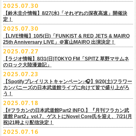
超・今が旬〜』を9月20日(土)
に開催するフラワーカンパニーズが、
今年1
2025.07.30
https://funky802.com/masters/
思うことが、バンドの未来につながる〜」
10月25日(土) 熊本Django 16:30/17:00
■vol.2
年ぶりのフラカンの武道館ライブも、「思い出」という箱にはなかなか
月より月１配信のYouTube番組『月刊フラカン武道館 Part2』をスター
https://media.wakasa.jp/articles/diymusic/1504/
10月26日(日) 長崎ホンダ楽器 15:30/16:00
ゲスト：Hump Back
【鈴木圭介情報】8/27(水)「それぞれの深夜高速」開催決
収まらないだろうし、収めるべきじゃない。これはきっと新しいはじま
ト、8回目のゲストとして、
四星球の出演が決定！
来月9月20日(土)、10年ぶり2度目の日本武道館公演『
フラカンの日本武道
＊「フラカンの日本武道館 Part2 オフィシャルガチャ」につきまして
11月3日(月・祝) 渋谷duo MUSIC EXCHANGE 15:15/16:00
定！
https://www.youtube.com/watch?
v=6XTayyWwFP0&t=6s
り。これからフラワーカンパニーズは、さらに凄いことになるだろう。
館 Part2 〜超・今が旬〜』を開催するフラワーカンパニーズ、
武道館前
・500円玉専用となりますので、
ご利用予定の方は500円玉をご用意くだ
11月8日(土) 徳島club GRINDHOUSE 16:30/17:00
絶対にそうなるだろう。
2025.07.30
番組スタート直前スペシャルのvol.0としてスキマスイッチ、
第１回目の
苦しい夜を乗り越えて来た芸人さんがそれぞれの夜を語り〈深夜高速〉
最後のワンマンライブとして開催する8月24日(日)「
横浜ストーリー 〜武
さい（
他の硬貨は使用不可）
11月9日(日) 米子AZTiC laughs 15:30/16:00
■vol.3
ゲストとしてTHE COLLECTORSの加藤ひさし(vo)と古市コータロー(
g)、
【LIVE情報】10/5(日)「FUNKIST & RED JETS & MAIRO
を熱唱するライブ、今年も開催決定！
道館前の一撃〜」＠F.A.D YOKOHAMA（会場チケット完売）
の模様がニ
・お一人様1回のお並びにつき5回しまでとさせていただきます
11月15日(土) 福井CHOP 16:30/17:00
◎「少しだけピュアなチョイナロンT」
ゲスト：根本要（スターダスト☆レビュー）
◎フラワーカンパニーズ「フラカンの日本武道館 Part2 〜超・今が
第２回目にHump Back、第３回目はスターダスト☆レビューの根本要、
25th Anniversary LIVE」＠富山MAIRO 出演決定！
コニコ生放送にて独占生中継されることが決定！
11月16日(日) 神戸VARIT. 15:30/16:00
https://www.youtube.com/watch?
v=OMoBtAjSn-w
価格：¥4,000（税込）
旬〜」
第４回目は南海キャンディーズの山里亮太、
第５回目は筋肉少女帯の大
2025.07.27
◎「それぞれの深夜高速」
11月29日(土) 名古屋E.L.L 16:30/17:00
ボディカラー：ホワイト
2025年9月20日(土)＠日本武道館 OPEN 15:30 START 16:30
槻ケンヂ、
第６回目はBRAHMANのボーカル・TOSHI-LOW、
そして第７
【日時】2025年8月27日（水）18:40開場 19:00開演
ライブの一部はどなたでも無料で視聴が可能、
ニコニコプレミアム会員
【ラジオ情報】8/31(日)TOKYO FM「SPITZ 草野マサムネ
11月30日(日) 静岡サナッシュ 15:30/16:00
■vol.4：山里亮太（南海キャンディーズ）
素材 ： 綿100％
回目はラッパー・シンガーソングライターのNovel Coreを招きお届けして
今年12月末をもって営業終了となる大分のライブハウスT.O.P.S
【会場】下北沢・小劇場B1
に登録するとライブ全編、
見逃し配信が視聴可能となります。
のロック大陸漫遊記」
12月6日(土) 宇都宮HEAVEN’S ROCK VJ-2 16:30/17:00
https://youtube.com/live/_ipE-
Na37yY
サイズ：S / M / L / XL /XXL
＜SET LIST＞
きた今番組（全回アーカイブ配信中）。
BittsHALLにて、フラワーカンパニーズのワンマンライブが決定！
【出演者】MC：東京03角田 特別審査員：フラワーカンパニーズ鈴木
12月7日(日) 水戸LIGHT HOUSE 15:30/16:00
2025.07.23
＜製品サイズ＞
SE Eeyo
第８回目となる今回のゲストは、”日本一泣けるコミックバンド”
、四星球
■8月31日(日)21:00〜21:55 TOKYO FM「SPITZ 草野マサムネのロック大
ゲスト：4名
武道館公演を１ヶ月後に控えたフラカンの盛り上がり必至の貴重な
ライ
12月13日(土) 盛岡CLUB CHANGE WAVE 16:30/17:00
■vol.5
S ： 身丈65cm / 身幅49cm / 肩幅42cm / 袖丈 60cm
1 少年卓球
【Spotifyプレイリストキャンペーン♪🎧】9/20(土)フラワー
を招聘！
陸漫遊記」
9/2(火)大阪GORILLA HALL OSAKAで開催される｢802 Jungle Attack Vol.6
◎「フラワーカンパニーズLIVE〜サンキューBitts〜」
【料金】￥3,500-（税込・整理番号付き自由席）
ブ、どうぞお見逃しなく！
12月14日(日) 弘前KEEP THE BEAT 15:30/16:00
ゲスト：大槻ケンヂ（筋肉少女帯/特撮/オケミス）
M ： 身丈69cm / 身幅52cm / 肩幅45cm / 袖丈62cm
2 ピースフル
カンパニーズの日本武道館ライブに向けて皆で盛り上がろ
＊鈴木圭介、グレートマエカワ ゲスト出演決定！
-フラカン武道館壮行会-｣にフラワーカンパニーズの出演が決定！
日時：2025年11月24日(月祝) OPEN15:30/START16:00
【発売日】Livepocket
12月21日(日) 京都磔磔 15:30/16:00
https://www.youtube.com/watch?
v=1EMet2dx9d4
う！
L ： 身丈73cm / 身幅55cm / 肩幅48cm / 袖丈63cm
3 ただいま実演中
20年以上にわたる付き合いで、
先輩後輩の枠を超えた関係性の2組。四星
壮行会、ありがとうございます！嬉涙
会場：大分T.O.P.S BittsHALL
・7月30日（水）21:00 先行抽選受付開始（～8月12日（火）11:00
＊配信詳細
12月22日(月) 京都磔磔 18:30/19:00
XL ： 身丈77cm / 身幅58cm / 肩幅52cm / 袖丈64cm
4 ライトを消して走れ
2025.07.18
球にことあるごとに”
危機”を救ってもらってきたフラカン、
さらに現在展
※全国38局ネット＞
各放送局のオンエア日時は番組公式サイトでご確認
チケット料金：前売¥5,200(税込/整理番号付/ドリンク代別)
迄）・8月16日（土）11:00 一般発売開始
◎フラワーカンパニーズ「横浜ストーリー〜武道館前の一撃〜」＠
F.A.D
2026年
■vol.6
XXL：身丈81cm / 身幅63cm / 肩幅56cm / 袖丈65cm
5 アメジスト
開中のフラカンの楽曲全曲レビュー企画「
フラカンの音楽目録」でボー
ください
◎｢802 Jungle Attack Vol.6 -フラカン武道館壮行会-｣
チケット発売日：9月27日(土)
【#フラカンの日本武道館Part2 INFO.】『月刊フラカン武
【お問い合わせ】
YOKOHAMA
1月17日(土) 長野CLUB JUNK BOX 16:30/17:00
ゲスト：TOSHI-LOW（BRAHMAN）
※上記サイズはあくまでも目安の寸法です
6 夜空の太陽
カル・
北島康雄をプロのライター陣に交じってreviewerに抜擢す
るなど、
https://www.tfm.co.jp/manyuki/
日時：9月2日(火)18:15 OPEN / 18:45 START
道館 Part2』vol.7、ゲストにNovel Core氏を迎え、7/21(月
プレイガイド：
SLUSH-PILE. 03-6451-0554
配信日時：8月24日（日）16:00 START（10分前より準備開始）
1月18日(日) 千葉LOOK 15:30/16:00
https://youtu.be/Z9wrtIqELqE
mc
四星球に対しての信頼度が絶大なフラカンメンバー。
とにかくお互いへ
祝)21時より配信決定！
会場：大阪 GORILLA HALL OSAKA
https://eplus.jp/sf/detail/
4383810001-P0030001
視聴URL：
https://live.nicovideo.
jp/watch/lv348512764
1月24日(土) 高知X-pt. 16:30/17:00
7 馬鹿の最高
の思いが溢れる1時間！
出演：
2025.07.16
＊本ライブの一部はプレミアム会員限定視聴となります。
1月25日(日) 広島SECOND CRUTCH 15:30/16:00
■vol.7
8 最高の夏