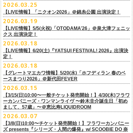
◎怒髪天&フラワーカンパニーズ presents 「ジャンピング乾杯TOUR
7/26(日)宮古の2公演にフラワーカンパニーズの出演が決定！
2026.03.25
要）
仕様：チャーム4種（けいくん、まーちゃん、けんちゃん、
こにし）/アル
■3月28日(土)22:05〜22:55 NHKラジオ「尾崎世界観のとりあえず明日を
2026 “オレたち足腰お達者くらぶ”」
久しぶりのサンボマスターとの対バン、どうぞお楽しみに！
一般チケット発売日：6月6日(土)予定
ミ蒸着袋入り(*どれになるかお楽しみスタイル）
【LIVE情報】「ニクオン2026」＠錦糸公園 出演決定！
生きるラジオ」
・9月5日(土) 滋賀U☆STONE 17:00/17:30 （問）清水音泉 06-6357-
問い合わせ：LIVE BOX MA・YASCO
素材 ： 黄色アクリル , シリコンリング , ステンレス製カニカン
◎「レッツけんこうステッカーセット」*6枚組
＊鈴木圭介がゲストとして出演
2026.03.19
3666 (平日12:00〜17:00) info@shimizuonsen.com
◎サンボマスター「ロックンロール デスティネーション in とうほく
サイズ ： （本体）40×28mm 厚み3mm
価格：￥1,000（税込）
https://www.nhk.jp/p/rs/KG9YLK9LWL/
【LIVE情報】5/5(火祝)「OTODAMA’26」＠泉大津フェニッ
・9月6日(日) 伊勢RHYTHM 16:00/16:30 （問）JAILHOUSE 052-936-
「from ふくしま for ふくしま」
◎「グレートマエカワ第57回誕生日会 in 奄美大島」
素材 ： 塩ビ
クス 出演決定！
6041
www.jailhouse.jp
＊石巻公演
日時：2026年9月27日(日) 開場17:00 開演18:00
各サイズ
・9月12日(土) 弘前KEEP THE BEAT 17:00/17:30 （問）ノースロード
2026.03.18
日時：2026年7月25日(土) 開場 17:30 / 開演 18:00
会場：奄美大島＠ ROAD HOUSE ASiVi
けいくん：51×74mm
ミュージック秋田 018-833-7100
会場：宮城・石巻BLUE RESISTANCE
6/21(日)「G-FREAK FACTORY presents “MAD SOUL CONNECTION
出演：フラワーカンパニーズ
【LIVE情報】6/20(土)『YATSUI FESTIVAL! 2026』出演決
まーちゃん：44×70mm
・9月13日(日) 秋田Club SWINDLE 15:30/16:00 （問）ノースロードミュ
出演：サンボマスター、フラワーカンパニーズ
定！
vo.24″」＠前橋DYVER にて、G-FREAK FACTORYとの対バンが決定！
オープニングアクトあり：楠田莉子BAND
けんちゃん：41×64mm
ージック秋田 018-833-7100
チケット料金：
「ARABAKI ROCK FEST.26」4/26(日)MICHINOKU PEACE SESSION
一般発売日に先がけ、4/4(土) 10:00よりオフィシャル先行受付もスター
チケット料金：前売 ¥4,500（税込/整理番号付/ドリンク代別途要）
2026.03.18
こにし：49×66mm
出演：怒髪天、フラワーカンパニーズ
前売 ¥5,500(税込/ドリンク代別）
GTR祭’26ステージに、GUEST GUITARとして竹安堅一の出演が決定しま
ト。どうぞお見逃しなく！
一般チケット発売日：6月6日(土)予定
バンドロゴ：74×45mm
【グレートマエカワ情報】5/20(水)「ホフディラン 春のベ
チケット料金：オールスタンディング ￥6,900（税込/ドリンク代別途
U-22割 ￥4,500(税込/ドリンク代別/身分証持参必須（コピー不可/公演当
した！
問い合わせ：ROAD HOUSE ASiVi
チキパン(CHICKEN PUNKS)：45×90mm
ースまつり2026」＠新代田FEVER
要）※未就学児童入場不可(小学生以上のご入場される方全てにチケット
日提示できない場合は一般価格チケットとの差額分をお支払いいただき
◎「G-FREAK FACTORY presents “MAD SOUL CONNECTION vo.24″」
2026.03.15
必要)
ます)
◎「ARABAKI ROCK FEST.26」
日時：2026年6月21日(日) 開場16:30 / 開演 17:00
一般チケット発売日：6月6日(土)
※１人１枚※未就学児入場不可/小学生以上チケット必要
【3/15(日)10:00〜一般チケット発売開始！】4/30(木)フラワ
日時：4月25日(土) 開場9:30 開演10:30
会場：前橋DYVER
ーカンパニーズ・ワンマンライヴ 〜鈴木圭介誕生日「初め
一般チケット発売日：2026年6月6日(土)
4月26日(日) 開場9:30 開演10:30 ※竹安堅一の出演は4/26(日)
出演：G-FREAK FACTORY、フラワーカンパニーズ
フラワーカンパニーズ presents「DRAGON DELUXE 2026」開催決定！
まして、57歳」〜＠恵比寿LIQUIDROOM
＊ライブハウス会場限定店頭先行：4/4(土) 12:00〜19:00
のみ
チケット料金：前売 ¥4,500(税込/ドリンク代別）
7月8月に開催するフラワーカンパニーズのアコースティック企画「フォ
・石巻 BLUE RESISTANCE店頭
2026.03.07
会場：国営みちのく杜の湖畔公園 北地区 エコキャンプみちのく
一般チケット発売日：4/25(土) 10:00
「DRAGON DELUXE」は、“名古屋のロックシーン活性化”、“
デビューか
ークの爆発2026 〜座って演奏するスタイルです〜」の一般チケット発売
〒986-0824 宮城県石巻市立町１丁目１－２－１
７
HP：
https://arabaki.com/
▼OFFICIAL HP先行
【3/8(日)10:00〜チケット発売開始！】フラワーカンパニー
5月23日(土)、24日(日)＠東京・錦糸公園で行われる「ニクオン2026」に
ら応援してくれている名古屋の皆さんへの恩返し”、“
名古屋への郷土愛”の
が3/28(土)10:00よりスタート！
*注意事項
【受付期間】4/4(土) 10:00 ～ 4/12(日) 23:59
ズ presents『シリーズ・人間の爆発』w/ SCOOBIE DO 奈
フラワーカンパニーズの出演が決定！
3つをテーマに掲げ、2012年より地元・
名古屋で開催しているフラワーカ
また、先日追加発表いたしました「フォークの爆発2026 ミニマル巡業 〜