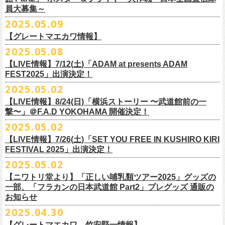
5000
http://fobkikaku.co.jp
チケット料金：
16．すべての若さなき野郎ども
員大募集～
エレキセットとは一味違ったフラカンのアコースティックライブ、どう
<受付期間>
番組の中でアイボリーズのオリジナル曲として、アタック西本が書いた
ウエスト/ヒップ/ワタリ/裾幅/股下
ンパニーズの主催イベント。
出演：怒髪天、フラワーカンパニーズ
【指定席】前売料⾦(税込)：
¥7200
17．ディスイズナゴヤ
ぞお楽しみに！
2025年7月2日(水)18:00 ～ 2025年7月6日（日）22:00 (入金終了23:00)ま
歌詞にフラカンメンバーが作曲、アレンジを担当したことがきっかけ
S ＞ 100 / 111 / 37 / 26 / 68
■vol.4：山里亮太（南海キャンディーズ）
2025.05.09
チケット料金：全自由 前売￥6,900-（ドリンク代別）＊未就学児童入場
【芝⽣⾃由席】前売料⾦(税込)：
¥6900
今年2025年9月20日(土)開催「フラカンの日本武道館 Part2 〜超・今が
18．失格（2013 Mix ver.)
で
で、今回の対バンが実現しました！
M ＞ 105 / 116 / 38 / 26.5 / 70
https://youtube.com/live/_ipE-Na37yY
14回目となる今年はいつもと趣向を変え、9/20(土)開催「
フラカンの日本
【グレートマエカワ情報】
不可(小学生以上のご入場される方全てにチケット必要)
問い合わせ：清⽔⾳泉 06-6357-3666 (平⽇12:00〜17:00) /
旬〜」、今回も日本全国各地からたくさんの方に集まっていただけるよ
19．どっち坊主大会
◎フラワーカンパニーズ アコースティック・ワンマンツアー
※上記受付期間内でも、規定枚数に達し次第、受付は終了させていただ
L ＞ 110 / 121 / 39 / 27 / 72
武道館Part2 〜超・今が旬〜」
のアフターパーティー的イベントとして親
一般チケット発売日：7月19日(土)
info@shimizuonsen.com
うに！全国より”フラカンの日本武道館 日本全国宣伝隊員“を大募集致しま
2025.05.08
「
フォーク
の
爆発
2025～座って演奏するスタイルです～」
きます。
一般チケットは6/8(日)より発売開始！
※商品の特性上、サイズ表記から1～2cm程度の誤差が生じる場合がござ
◾️vol.5
◎押競満寿「オクノマサヒコのDJ Dinners〜2025、初夏〜」
しい仲間たちをゲストに
迎えての特別編を企画。
す！
※こちらの商品は、Sony Music Shop、ライブ会場での販売となります
【LIVE情報】7/12(土)「ADAM at presents ADAM
完売必至の初ツーマン、どうぞお楽しみに！
います。
ゲスト：大槻ケンヂ（筋肉少女帯/特撮/オケミス）
5/20(火) OPEN 18:00 CLOSE 23:00 (L/O 22:30)
昨年9月に荻窪TOP BEAT CLUBで行われ好評を博した、フラカン＆ヨコ
☆Sony Music Shop
FEST2025」出演決定！
・7月5日(土)
■予約有効期間
※写真参照 :鈴木圭介、グレートマエカワ S着用/ 竹安堅一 M着用/ミスタ
https://www.youtube.com/watch?v=1EMet2dx9d4
【DJ】奥野真哉、グレートマエカワ
ロコ合同企画「
俺たちのザ・ベストテン〜グレートマエカワ AGE55 前夜
10年前に続き、今回も宣伝隊員のお仕事としてお願いしたいのは学校や
https://www.sonymusicshop.jp/m/item/itemShw.php?
会場：福島・喜多方 大和川酒造北方風土館
予約日含めず１日間
2025.05.02
◎それゆけ！大宮セブンpresents「はぐれ者たちの宴」フラワーカンパニ
ー小西 L着用
※お店のキャパシティに限りがあるため、混雑状況によっては時間制の
祭〜」の第2弾、1978年〜
1989年まで放送されていた伝説の歌番組【ザ・
お店、そのほか人目につく場所への[ポスター貼り]と[フライヤー置き]の
site=S&ima=2253&utm_source=upcocoming&utm_medium=owned&utm_
時間：Open 15:30 / Start 16:00
※2025年7月6日(日)注文分に限り、2025年7月6日(日) 23:00入金締め切
ーズ×アイボリーズ ツーマンライブ
入れ替えとさせていただきます。何卒、ご了承ください。
ベストテン】
のトリビュートライヴとして、
全曲当時のヒット曲でのカ
【LIVE情報】8/24(日)「横浜ストーリー 〜武道館前の一
ポスター＆フライヤー大作戦！
campaign=DQCL000003946&cd=DQCL000003946&srsltid=AfmBOopGUP
◎「チキパン(CHICKEN PUNKS)ジャージ」
チケット料金：前売 ¥5,500（税込／全自由・整理番号付／ドリンク代別
りとなります。
日時：2025年7月23日(水) 開場：18:15 開演：19:00
【料金】2000円 （1ドリンク付き）
ヴァーライヴをお届けします！
撃〜」＠F.A.D YOKOHAMA 開催決定！
作戦を決行いただきましたら、展開していただいている様子を写真に撮
f67JLrBdn1yt7FcWbN_7xUiKMo2OoT8SAQ2R-InUmvVzJt
途要）
価格：￥6,800(税込）
会場：下北沢シャングリラ
【会場】押競満寿 〒151-0062 東京都渋谷区元代々木町25-5
2025.05.02
ってお送りください。フラカン公式SNSにてアップさせていただきま
一般チケット発売日：5月25日(日)
■電子チケット表示期間
ボディ：ネイビー/ホワイト、ライトグレー/ネイビー
出演：フラワーカンパニーズ
ベストテン世代による、ベストテン世代のための、
そしてベストテン世
す。
【LIVE情報】7/26(土)「SET YOU FREE IN KUSHIRO KIRI
プレイガイド：
2025年7月10日(木)～ イベント当日まで
素材 ： ポリエステル 100％ スムース ※ファスナーはダブルスライダー
アイボリーズ
＝＝＝＝＝＝＝＝＝＝＝＝
代じゃなくてもきっと楽しんでいただける、
懐かしくも新鮮でとびきり
FESTIVAL 2025」出演決定！
イープラス
※イベント当日に「入場画面」から進むことができます
サイズ：S / M / L / XL
Vo. アタック西本（ジェラードン）
◎オーバーオールズ
贅沢なステージショウ！
宣伝隊員のみなさま、そしてご協力いただいたお店、学校を「フラカン
2025.05.02
チケットぴあ
＜製品サイズ＞
Gt. 村上（マヂカルラブリー）
6/25(水)吉祥寺MANDA-LA2
乞うご期待！
の日本武道館Part2 サポーター」に認定、フラカンの日本武道館Part2 ス
ローチケ
＜チケット受付に関してのご注意＞
S ： 身丈60cm / 身幅52cm / 裄丈80cm
Ba. 根建太一（囲碁将棋）
出演・オーバーオールズ
【ニワトリ堂より】「正しい哺乳類ツアー2025」グッズの
テッカー（サポーター限定カラー）を差し上げます！
楽曲の歌詞に着目し、
気鋭のイラストレーターが自らのフィルターを通
問い合わせ：ノースロードミュージック仙台
※ご購入はおひとり様1枚までとさせていただきます。
M ： 身丈64cm / 身幅57cm / 裄丈84cm
一部、「フラカンの日本武道館 Part2」プレグッズ 通販の
Key. SJ（GAG）
[三宅伸治(vo.g)/石塚英彦(vo)/グレートマエカワ(b)/石塚幸作(ds)]
◎フラワーカンパニーズ presents 「DRAGON DELUXE 2025〜特別
して、
その世界観を絵本として再構築するプロジェクト、”歌詞（うた）
お知らせ
※ご購入されたご本人様のみご参加可能になります。分配や譲渡はでき
L ： 身丈68cm / 身幅62cm / 裄丈87cm
Dr. 南條庄助（すゑひろがりず）
GSK /GUEST Vo:石塚くるみ[pèyang(vo.b)ポトフ(g)アルパカ(ds)]
================================================
編〜」【俺たちのザ・ベストテンPart2】
＊フラカンの日本武道館Part2 ステッカー（サポーター限定カラー：ゴー
の本棚”。
・7月6日(日)
ませんので、予めご了承ください。
XL ： 身丈71cm / 身幅68cm / 裄丈90cm
料金：前売5,000円 当日：5,800円（税込/ドリンク代700円別途要）
【時間(全日共通)】
2025.04.30
日時：10月17日(金) Open 18:15 / Start 19:00
ルド
）
いつもニワトリ堂をご利用いただき有難うございます。
その第４弾としてフラワーカンパニーズ「深夜高速」
の絵本化が決定！
会場：東京・江東区文化センターホール
※本受付は先着順となります。規定枚数に達し次第、受付を終了いたし
※上記サイズはあくまでも目安の寸法です
一般発売：6月8日（日）10:00
OPEN 18:30 /START19:30
文・天野史彬
会場：名古屋DIAMOND HALL
【グレートマエカワ、竹安堅一情報】