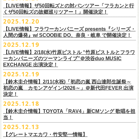
業 〜うたとギターとコーラスと〜」の２形態で開催いたします。
予約メールアドレス
会場：釜石市民ホール TETTO ホールA（〒026-0024 岩手県釜石市大町
贅沢なステージショウ！
【LIVE情報】ザ50回転ズとの対バンツアー「フラカンと行
okumasa.hrsm@gmail.com
1-1-9）
今年はどんな選曲＆ランキングになるのか！？
くザ50回転ズの故郷巡りツアー！」開催決定！
全国のライブハウスを主戦場とし”メンバーチェンジなし、
活動休止な
初の試み、そして初の会場を多く含む今ツアー、
どうぞお楽しみに！
出演：10-FEET / フラワーカンパニーズ / OA 田原 104 洋/SBE
どうぞお楽しみに！
◎「オクノマサヒコの DJ Dinners2026〜グレッグ・バレンタイン〜」
し”で全国各地でライブ・
ツアーを続けているフラカンが、結成36年
2025.12.20
友部正人さんと今度は九州へ！熊本で２マンライブ開催決定！
チケット料金：前売￥6,600（税込）
【日 程】2026年2月12日(木)
で”超・今が旬”
と自負し10年振りに挑んだ2度目の日本武道館ライブ。
＊オフィシャル先行実施！
＊【ザ・ベストテン】初代司会者、久米宏さんのご逝去の報に接し、心
【LIVE情報】フラワーカンパニーズ presents『シリーズ・
【時 間】OPEN 18:00 CLOSE 23:00 (L/O 22:00)
映像監督・番場秀一氏が当日の模様と前後に行ったインタビューを交
◎フラワーカンパニーズ presents 「シリーズ・人間の爆発 〜
友部
さん
と
◎「フォークの爆発2026 ミニマル巡業 〜うたとギターとコーラスと〜」
受付期間：1/24(土) 18:00〜2/1(日) 23:59
人間の爆発』w/ SCOOBIE DO、奈良・岐阜 で開催決定！
から哀悼の意を捧げます
※お店のキャパシティに限りがあるため、混雑状況によっては時間制の
え、今のフラカンをリアルに映し出した148分。
鹿児島ー熊本のハイエース旅〜」
＊ミニマル巡業とは『
新たな試みとして歌とアコースティックギター一
https://l-tike.com/kokokara/
昨年9月20日(土)に開催されたフラワーカンパニーズ 日本武道館公演『フ
2025.12.19
入れ替えとさせていただきます。
日時：2026年4月5日(日) 開場14:30 開演15:00
本とコーラスと小
物の楽器などで構成するライヴ』です
問い合わせ：G/i/P 問い合わせフォーム
http://www.gip-web.co.jp/t/info
◎フラカン＆ヨコロコ合同企画「俺たちのザ・ベストテン2026」大阪編
ラカンの日本武道館 Part2 〜超・今が旬〜』の模様を収録したLIVE Blu-
【LIVE情報】2/18(水)竹原ピストル “竹原ピストルとフラワ
何卒、ご了承ください。
この配信を記念し公開されている、2020年開催の横浜アリーナでの無観
会場：熊本Django
6/8(月)京都・紫明会館 18:30/19:00 問：SOLE CAFE
イベントオフィシャルサイト：
【昭和の歌番組を代表する『ザ・ベストテン』のトリビュートLIVE。
ray+CDの発売が決定！
ーカンパニーズのツーマンライブ”＠渋谷duo MUSIC
【会 場】押競満寿 〒151-0062 東京都渋谷区元代々木町25-5 1F
客配信ライブ、
2022年開催の日比谷野音ライブ、
そして年末恒例となっ
出演：フラワーカンパニーズ、
友部
正人
6/10(水)広島・東広島 西条公会堂 18:30/19:00 問：キャンディープロモ
https://www.mobstyles.tokyo/view/page/mob25th
数々の昭和歌謡のカヴァーだけの一夜】
EXCHANGE 出演決定！
【料金】2000円（1ドリンク付き）
ている京都のライブハウス磔磔でのセットリ
ストほぼ被りなし2DAYSの
チケット料金：5200円（税込/ドリンク代別/整理番号付）
ーション広島
日時：5/14(木) 開場18:30／開演19:00
全国のライブハウスを主戦場とし”メンバーチェンジなし、活動休止な
2025.12.19
2023年の映像と合わせて、どうぞお楽しみください。
一般チケット発売日：2026年2月11日(水祝)10:00
6/11(木)香川・高松燦庫(sanko) 18:30/19:00 問：燦庫-
会場：大阪・十三GABU
し”で全国各地でライブ・ツアーを続けているフラカンが、結成36年
プレイガイド：イープラス
【鈴木圭介情報】2/11(水祝)「初恋の嵐 西山達郎生誕祭～
SANKO-/TOONICE
出演：
で”超・今が旬”と自負し10年振りに挑んだ2度目の日本武道館ライブ。
初恋の嵐 カモンアゲイン!2026～」＠新代田FEVER 出演
問い合わせ：熊本Django
6/13(土)三重・鳥羽水族館 18:15/18:45 問：ネクストロード
真城めぐみ(Vo)
映像監督・番場秀一氏が当日の模様と前後に行ったインタビューを交
決定！
＊U-NEXT独占ライブ配信詳細
チケット料金：4,800円（税込/整理番号付/ドリンク代別）
うつみようこ(Vo)
え、今のフラカンをリアルに映し出した148分の映像、またライブ音源と
◎フラワーカンパニーズ「フラカンの日本武道館 Part2 〜超・今が
＊一般チケット発売日が当初のご案内より変更となりました
2025.12.18
※6/13＠鳥羽はドリンク代なし
鈴木圭介(Vo)
しても楽しめるのに加え、新保勇樹、CHIYORI、2人の気鋭カメラマンが
旬〜」
※高校生以下は当日¥2,000キャッシュバック（
当日年齢を証明できるも
ミスター小西(Vo)
当日あらゆる角度から切り取った写真を贅沢にまとめた72ページのフォ
【鈴木圭介情報】TOYOTA「RAV4」新CMソング 歌唱を担
配信日：2025年12月30日(火)正午
の（学生証、保険証など）
のご提示が必要となります）
ザ50回転ズとの対バンツアーが決定！
当！
奥野真哉(Key)
トブックも同梱したスペシャルパッケージ仕様で販売致します。
視聴料：U-NEXT月額会員視聴無料配信URL：
https:
一般チケット発売日：3月8日(日)
「フラカンと行くザ50回転ズの故郷巡りツアー！」と題し、ザ50回転ズ
中森泰弘(G)
2025.12.13
//t.unext.jp/r/flowercompanyz
TOYOTA「RAV4」の新CMソングの歌唱を鈴木圭介が担当
！
のメンバーの故郷、堺、出雲、徳島を２バンドで巡ります！
竹安堅一(G)
フラカンのweb shop「ニワトリ堂」、そして1/31(土)札幌公演よりフラカ
【グレートマエカワ・竹安堅一情報】
2025年12月17日発売とともに新作CMが公開され
ました。
◎「フォークの爆発2026 〜座って演奏するスタイルです〜」
4月4日(土) ,5日(日)に開催される「WALK INN FES! 2026 IN 桜島」にフ
グレートマエカワ(B)
ンのライブ会場にて販売がスタート！