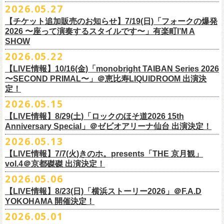
M ： 身丈70cm / 身幅58cm / 肩幅55cm / 袖丈23cm
https://l-tike.com/oc/lt/
haraimodoshi/
p.com/
contact/
チケット発売：7月6日 12時～
2026.05.27
＊自由席の方ご入場後、開演10分前のご案内を予定しています
L ： 身丈74cm / 身幅61cm / 肩幅58cm / 袖丈25cm
(注1)チケットの半券がもぎられているものについては、ご返⾦
対応を致
2027年にオープン50周年を迎える名古屋のライブハウスElectric Lady
プレイガイド：e-plus(イープラス)
発売日：7月2日(木)17:00〜
【チケット追加販売のお知らせ】7/19(日)「フォークの爆発
XL ： 身丈78cm / 身幅64cm / 肩幅61cm / 袖丈27cm
しかねます。
Land（通称E.L.L）でぴあ中部×フラワーカンパニーズの合同企画のトー
https://eplus.jp/sf/detail/
4562600001-P0030001
プレイガイド：イープラス
https://eplus.jp/sf/detail/0039320001-
2026 〜座って演奏するスタイルです〜」有楽町I’M A
※上記サイズはあくまでも目安の寸法です
(注2)チケット代以外の外⼿数料(配送⼿数料は除く)の返⾦
については、
クイベントシリーズ、vol.1の開催が8月31日(月)に決定！
フェスHP:
backonlivefes.com
SHOW
P0030685P021001?P1=1221
「フォークの爆発2026 ミニマル巡業 〜うたとギターとコーラスと〜」
「各種⼿数料券」が必要となります。
払い戻しの際に忘れずお持ちくだ
問：清水音泉 06-6357-3666（平日 15:00~18:00）
福島にて開催決定！
2026.05.22
さい。もし各種⼿
数料券を紛失された場合、外⼿数料のご返⾦
は致しか
日本のロック史を彩るさまざまバンドが出演し、ライブハウスシーン黎
info@shimizuonsen.com
ねますので何卒ご了承下さい。
【LIVE情報】10/16(金)「monobright TAIBAN Series 2026
明期ならではの驚きのエピソードから、まるで都市伝説のようなとんで
◎「フォークの爆発
2026
ミニマル巡業 〜うたとギターとコーラスと〜」
〜SECOND PRIMAL〜」＠恵⽐寿LIQUIDROOM 出演決
(注3) 払い戻しには「チケット」が必要です。払い戻し手続きより先に、
も逸話まで、これまでもさまざまな伝説が語られてきたてE.L.L。
※ミニマル巡業とは『
新たな試みとして歌とアコースティックギター一
定！
チケットの発券手続きの上、
再度Loppiにて払戻しお手続きください。
来年2027年にオープン50周年を控えたE.L.Lについて、フラカン鈴木圭介
本とコーラスと小
物の楽器などで構成するライヴ』です
(注4)夜間・早朝(21時～6時頃)は防犯対策として、
レジ内の現⾦が制限さ
2026.05.15
とグレートマエカワがホスト役となり、さまざまなバンドマン、シンガ
日時：
9/21(
月祝
)
開場
15:30/
開演
16:00
れております。その為、夜間・
早朝とその直前・直後の時間帯はつり銭
ー、関係者をゲストに迎えて語り明かすトークセッションを企画。
【LIVE情報】8/29(土)「ロックのほそ道2026 15th
会場：福島
Player
’
s Cafe
2027年にオープン50周年を迎える名古屋のライブハウスElectric Lady
◎
「SMILEY’S CONNECTION スマイリー原島 BIRTHDAY FESTIVAL
が 不⾜する場合がございますので、払い戻しは夜間・
早朝を避けてお⼿
このトークシリーズでは、E.L.L.にこれまで関わってきたミュージシャ
Anniversary Special」＠ゼビオアリーナ仙台 出演決定！
チケット料金：
4,800
円（税込
/
整理番号付
/
ドリンク代別） ※高校生以下
Land（通称E.L.L）でぴあ中部×フラワーカンパニーズの合同企画のトー
6days ～ ハメチ a-GOGO CARNIVAL!!～」
続きいただきますようお願い申し上げます。
ン、関係者、そして当時はファンだった人々とともに、まもなく50年を
2026.05.13
は当日
¥2,000
キャッシュバック（
当日年齢を証明できるもの（学生証、
クイベントシリーズを開始することが決定！
＜
day
２下北沢
CLUB Que
編＞
迎えるライブハウスの、ツワモノたちの記憶を語っていきます。配信や
10月、11月と自身初となるクラブクアトロ・
ワンマンツアーも決まって
保険証など）
のご提示が必要となります）
【LIVE情報】7/7(火)きのホ。presents「THE 京月観」
9
月
3
日
(
木
)
下北沢
CLUB Que
【ローソンチケットでご購入で、電子チケットをご選択の
インタビューでは語れない、ここだけの話もたくさん披露予定。
いるフラワーカンパニーズ、
2026年を右肩上がりに盛り上げる8箇所9公
一般チケット発売日：
7
月
18
日
(
土
)
vol.4＠京都磔磔 出演決定！
日本のロック史を彩るさまざまバンドが出演し、ライブハウスシーン黎
出演：
POLYSICS
／フラワーカンパニーズ／
SCOOBIE DO
お客様】
演のツアー開催決
定！
問い合わせ：ノースロードミュージック
明期ならではの驚きのエピソードから、まるで都市伝説のようなとんで
2026.05.06
OPEN 18:15
／
START 19:00
この第一回目となるゲストに、中村達也さんをお迎えしてお届けしま
払戻し期間内に購入された申込サイト内「マイページ」
◎「ラッコなエコバッグ」
より払戻し手続
も逸話まで、これまでもさまざまな伝説が語られてきたてE.L.L。
前売￥
5,500-
／当日￥
6,000-
（ドリンク代別）
す！
【LIVE情報】8/23(日)「横浜ストーリー2026」＠F.A.D
きの上、CASH POST(注 1)をご利用いただき、払戻しさせていただきま
価格：￥1,500(税込）
◎「フラカンの年末ベストナイン2026」
来年2027年にオープン50周年を控えたE.L.Lについて、フラカン鈴木圭介
チケット発売日：2026
年
7
月
5
日
(
日
) 12:00
～
YOKOHAMA 開催決定！
どうぞお楽しみに！
す。
カラー：オリーブ
11/21(土) 函館ARARA 開場16:30/開演17:00 問い合わせ：ARARA
とグレートマエカワがホスト役となり、さまざまなバンドマン、シンガ
プレイガイド：
Live Pocket
https://livepocket.jp/e/que20260903
2026.05.01
お客様ご自身でのお手続きが必要となりますため、
素材 ： ポリエステル
下記URLより払戻し手
11/23(月・祝)八戸ROXX 開場15:30/開演16:00 問い合わせ：ノースロ
ー、関係者をゲストに迎えて語り明かすトークセッションを企画。
問：
AILE C.E Works 03-5433-2500
◎ツワモノたちの記憶〜E.L.L50周年プロジェクト・スペシャルトーク〜