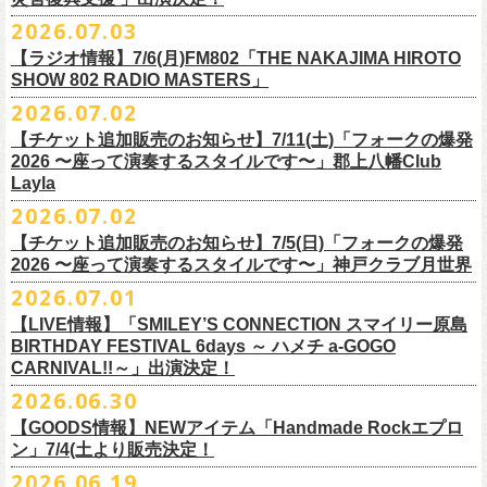
ご連絡いただきますようお願い致します。
＜振替日程＞
2026.07.03
◎チャリティーグッズ「思いのチャーム」（*リフレクターチャーム）
ご来場くださる皆様はどうぞお気をつけて会場までいらしてください。
【ラジオ情報】7/6(月)FM802「THE NAKAJIMA HIROTO
■2026年12月18日（金） 鶴 5周⽬の47都道府県ツアー「鶴フェスへの
価格：各600円（税込）
11月1日、2日に@Zepp DiverCity Tokyoで開催されるSHELTER35周年を
SHOW 802 RADIO MASTERS」
道」福島県公演
カラー：白、緑、赤オレンジ
締めくくるファイナル2DAYSイベント「SHELTER 35th Anniversary
フラワーカンパニーズ メンバー、スタッフ一同
2026.07.02
開場18:30 開演19:00
Finale ” ZeppがSHELTERになります ” 」のDAY2にフラワーカンパニーズ
■7月6日(月)14:00〜17:51 FM802「THE NAKAJIMA HIROTO SHOW 802
会場：福島県・OUTLINE 出演：鶴 / フラワーカンパニーズ
【チケット追加販売のお知らせ】7/11(土)「フォークの爆発
の出演が決定！
RADIO MASTERS」
9/19(土)開催「いしがきMUSIC FESTIVAL2026」に出演決定！
※開場開演時間が変更になります。ご注意ください。
2026 〜座って演奏するスタイルです〜」郡上八幡Club
SHELTER35周年を締めくくるファイナルをサバシスターと一緒にお祝い
＊鈴木圭介、グレートマエカワ 生出演(17:00台出演予定）
今年はマチナカステージにてアコースティックライブの出演となりま
詳細：
https://afrock.jp/live/
21483/
Layla
させていただきます！
https://funky802.com/masters/
す。
2026.07.02
8/1(土)12:00よりチケット一般発売スタート！
◎「SHELTER 35th Anniversary Finale ” ZeppがSHELTERになります ”
【チケット追加販売のお知らせ】7/5(日)「フォークの爆発
お待ちしております！
ーーーーーーーーーーー
DAY2」
2026 〜座って演奏するスタイルです〜」神戸クラブ月世界
＊振替公演にご来場が難しい方へ以下払い戻しのご案内です。
日時：2026年11月2日(月)
2026.07.01
◎「いしがきMUSIC FESTIVAL2026」
会場：Zepp DiverCity Tokyo
日程：026年9月19日(土)
【LIVE情報】「SMILEY’S CONNECTION スマイリー原島
＜払い戻し期間＞
出演：サバシスター、フラワーカンパニーズ
BIRTHDAY FESTIVAL 6days ～ ハメチ a-GOGO
会場：岩手県盛岡市盛岡城跡公園を中心に開催
チケット料金：オールスタンディング：¥3,935、２Ｆ指定：¥3,935 ※
7月13日 10:00～7月27日 23:59
◎「Handmade Rockふきん」
CARNIVAL!!～」出演決定！
チケット発売日：8月1日(土)12:00
ドリンク代別 ※未就学児入場不可
価格：￥1,200(税込）
※TSURUKAI先行、
その他プレイガイドなどで4月19日福島公演のご購入
その他詳細：OFFICIAL SITE：
https://www.ishigaki-fes.jp/
2026.06.30
☆最速先行受付スタート！
カラー：レッド , ブルー
済チケット
をお持ちの方はそのまま使用可能となります。
2026年
9月2日〜6日に開催される
スマイリー
原島さんのイベント
https://eplus.jp/sf/detail/4579890001-P0030001P0030002?
【GOODS情報】NEWアイテム「Handmade Rockエプロ
素材：綿 100％
「SMILEY’S CONNECTION スマイリー原島 BIRTHDAY FESTIVAL
#いしがき2026
ン」7/4(土より販売決定！
P6=001&P1=0402&P59=1&block=true
サイズ：28 × 28 cm
6days ～ ハメチ a-GOGO CARNIVAL!!～」出演決定！
【チケットぴあにてご購入のお客様】
#いしがきミュージックフェスティバル
その他詳細：イベントオフィシャルサイト
https://shelter35th.com/
生地：8重ガーゼふきん
2026.06.19
フラワーカンパニーズは
＜
day
２下北沢
CLUB Que
編＞
9月3日(木)下北沢
払戻方法は、
チケットの受取方法や支払方法などにより異なります。