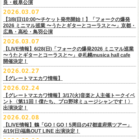
東北地方在住者のみの先着販売となります
[GTR祭’26 SPECIAL BAND]
【当落・入金期間】4/15(水) 13:00 ～ 4/19(日) 21:00
良・岐阜公演
フラカンの出演はいずれか1日となります。
ンパニーズの主催イベント。
うたとギターとコーラスと〜」6/28(日)＠札幌musica hall cafeのチケット
１人１枚のみ購入可能
＊The Birthday (クハラカズユキ, ヒライハルキ, フジイケンジ)
【受付URL】
https://eplus.jp/g-freakfactory/
2026.03.07
THE BOYS&GIRLS 15th ANNIVERSARY TOUR《GO AHEAD 2026》に
も同じく3/28(土)10:00よりスタート！
住所記載の身分証確認持参の上、
それぞれのライブハウス店頭にて販売
＊ Paledusk
————————————————
フラワーカンパニーズの出演が決定！
◎「ニクオン2026」
【3/8(日)10:00〜チケット発売開始！】「フォークの爆発
15回目となる今年は初のアコースティックセットスタイル”
フォークの爆
します
・Kyeboad：高野勲
○枚数制限：お一人様2枚まで
7月23日(木)＠八王子RIPS にて、15周年お祝いさせていただきます！
日時：2026年5月23日(土)、24日(日) 11:00〜19:00 ※フラワーカンパ
2026 ミニマル巡業 〜うたとギターとコーラスと〜」京都・
発編”で開催！
購入は現金のみとなります
[GUEST GUITAR ＆ VOCALS]
○3歳以上のお客様はチケットが必要。「3歳未満のお子様」は保護者と一
ニーズの出演はいずれか1日
広島・高松・鳥羽公演
ゲストにお招きするのは、YO-KING、そしてヒグチアイ！
◎「フォークの爆発2026 〜座って演奏するスタイルです〜」
転売は固く禁止とさせていただきます
・うつみようこ
緒の場合は保護者1名につき1名まで入場無料。（保護者1名、「3歳未満
◎THE BOYS&GIRLS 15th ANNIVERSARY TOUR《GO AHEAD 2026》
会場：錦糸公園（東京都墨田区錦糸4-15-1）
2026.03.07
素敵な弾き語りをしてくださるお二人と共に、
贅沢な1日をお届けしま
7/4(土)岡山・倉敷新渓園敬倹堂 16:30/17:00 問：キャンディープロモ
公演当日も身分証を確認させて頂きます（U-22割も同様）
・菅原卓郎(9mm Parabellum Bullet)
のお子様」2名の場合は入場不可。）
日時：2026年7月23日(木) OPEN 18:30 / START 19:00
出演：フラワーカンパニーズ、勝手にしやがれ、馬場俊英、
松室政哉、
す。
ーション岡山
当日11:30〜整列開始いたします
【LIVE情報】6/28(日)「フォークの爆発2026 ミニマル巡業
・曽我部恵一
○今回のイベントに関しては、電子チケットまたは紙チケットとさせて頂
会場：八王子RIPS
ジャンクフジヤマ、THESE THREE WORDS、Ally CARAVAN、the
7/5(日)兵庫・神戸クラブ月世界 15:30/16:00 問：清水音泉
〜うたとギターとコーラスと〜」＠札幌musica hall cafe
近隣のご迷惑になるためそれ以前のお並びは禁止とさせていただき
ます
・竹安堅一(フラワーカンパニーズ)
きます。
出演：THE BOYS&GIRLS、フラワーカンパニーズ
Tiger、island etc.、BOΦGY 他
◎フラワーカンパニーズ presents 「DRAGON DELUXE 2026 〜フォーク
開催決定！
7/11(土)岐阜・郡上八幡Club Layla 16:30/17:00 問：クラブレイラ
その他詳細：
https://www.gip-web.co.jp/schedule/detail/8491#13568
・TAKUMA(10-FEET)
————————————————
チケット料金：5,000円/10代割：¥4,000 （税込/ドリンク代別)
入場/観覧：無料/オールスタンディング
の爆発編〜」
7/19(日)東京・有楽町I’M A SHOW 15:15/16:00 問：ネクストロード
問い合わせ：
2026.02.27
G.I.P.
https://www.gip-web.co.jp/t/info
・Duran
問い合わせ：
https://info.diskgarage.com/
その他詳細：
https://www.theboysandgirls.net/goahead26
アクセス：JR総武線「錦糸町駅」北口より徒歩3分、
東京メトロ半蔵門線
日時：2026年8月30日(日) 開場16:30 開演17:00
4/30(木)鈴木圭介57歳の誕生日に恵比寿
LIQUIDROOMNにてワンマンライ
8/1(土)福岡・門司BRICK HALL 16:30/17:00 問：ブリックホール
・TOSHI-LOW (OAU/BRAHMAN/the LOW-ATUS)
【グレートマエカワ情報】
「錦糸町駅」4番出口すぐ
会場：愛知＠名古屋 DIAMOND HALL
ブ、本日より一般チケットの発売がスタート！
8/2(日)福岡・門司BRICK HALL 15:30/16:00 問：ブリックホール
＊宮古公演
&KOHKI(OAU/BRAHMAN)
肉ハジケテ、音シタタル。 フードフェスと音楽フェスのコラボイベント
2026.02.24
出演：フラワーカンパニーズ（*アコースティックSET）、
YO-KING、ヒ
チケット料金：5,500円（税込/整理番号付/ドリンク代別）
日時：2026年7月26日(日) 開場 17:30 / 開演 18:00
・布袋寅泰
「ニクオン2026」
今年も開催！
5/4(月祝)5/5(火祝)＠大阪・泉大津フェニックスで開催される
グチアイ
【グレートマエカワ情報】3/17(火)音楽と人主催トークイベ
※7/4＠倉敷はドリンク代なし、7/19＠東京は全席指定
会場：岩手・カウンターアクション宮古
・ホリエアツシ(ストレイテナー)
墨田区を中心とした人気飲食店約20店舗が自慢の肉料理を披露。
ステー
「OTODAMA’26」にフラワーカンパニーズの出演が決定！
6月20日(土)、21日(日)に渋谷のライブハウスで開催される『YATSUI
チケット料金：前売 ¥5,500（税込/椅子席/整理番号付/ドリンク代別途
ント〈第11回！僕たち、プロ野球ミュージシャンです！〉
◎フラワーカンパニーズ・ワンマンライヴ
※高校生以下は当日¥2,000キャッシュバック（
当日年齢を証明できるも
出演：サンボマスター、フラワーカンパニーズ
・松尾レミ(GLIM SPANKY)
ジでは今年も極上のライブをお届け。
フラワーカンパニーズは5月5日(火祝)、10:00開場後の朝イチ！源泉テン
FESTIVAL! 2025』にフラワーカンパニーズの出演が決定！
出演決定！
要）
〜鈴木圭介誕生日「初めまして、57歳」〜
の（学生証、保険証など）
のご提示が必要となります）
チケット料金：
・宮崎朝子（SHISHAMO）
お肉をたっぷり味わいながら、生の音楽に酔いしれる「ニクオン」
。今
トにて”皆勤風呂ントアクト”として皆さんをお迎えします。
フラカンの出演は6月20日(土)になります。
一般チケット発売日：5月23日(土) 10:00
2026.02.08
日時：2026年4月30日(木) 開場18:15／開園19:00
一般チケット発売日：3月28日(土)
前売 ¥5,500(税込/ドリンク代別）
・山田将司＆菅波栄純（THE BACK HORN）
2026年5月に奈良と岐阜で開催、SCOOBIE DOを迎えお届けするフラワ
【公演詳細】
年もお楽しみください！
どうぞお楽しみに♨️
どうぞお楽しみに！
問い合わせ：JAILHOUSE(052)936-6041 /
https://www.jailhouse.jp/live/
会場：恵比寿
LIQUIDROOM
U-22割 ￥4,500(税込/ドリンク代別/身分証持参必須（コピー不可/公演当
【LIVE情報】鶴「GO！GO！5周目の47都道府県ツアー」
ーカンパニーズが不定期で行なっている２マンライブ企画「シリーズ・
公演タイトル：第11回！ 僕たち、プロ野球大好きミュージシャンです！
オフィシャルホームページ：
https://www.
nikuon.com/top
dragondeluxe2026/
チケット料金：前売り¥5,700(税込/整理番号付/ドリンク代別途要) *記念バ
◎「フォークの爆発2026 ミニマル巡業 〜うたとギターとコーラスと〜」
日提示できない場合は一般価格チケットとの差額分をお支払いいただき
4/19(日)福島OUT LINE 出演決定！
「ホフディラン 春のベースまつり」に今年もグレートマエカワの出演が
人間の爆発」の一般チケット発売が3/8(日)10:00よりスタート！
日時・会場：3月17日（火）新宿ロフトプラスワン
お問い合わせ：ニクオン実行委員会 info＠
nikuon.com
◎「OTODAMA’26」
◎『
YATSUI FESTIVAL! 2026
』
ッヂ付
6/28(日) 札幌musica hall cafe 開場15:30/開演16:00 問：浮雲社中
ます)
決定！
ますます充実のライブを展開している両者によるガチンコ対バン、熱す