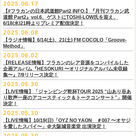
2025.06.17
☆リリース詳細☆
ト、7回目のゲストとして、
ラッパー・シンガソングライターのNovel
◎フラワーカンパニーズ ワンマンツアー「フラカンのチョイナチョイ
フラワーカンパニーズ デジタルシングル
【#フラカンの日本武道館Part2 INFO.】『月刊フラカン武
Coreの出演が決定！
楽曲の歌詞に着目し、
気鋭のイラストレーターが自らのフィルターを通
☆フラワーカンパニーズ web shop【ニワトリ堂】
道館 Part2』vol.6、ゲストにTOSHI-LOW氏を迎え、
ナ’25/’26」
「ただいま実演中/ピュアな匂いがチョイナチョイナ」
して、
その世界観を絵本として再構築するプロジェクト、”歌詞（うた）
フラワーカンパニーズと怒髪天が出演する子供ばんどデビュー45周年祝
https://flowercompanyzinc.stores.jp/
6/18(水)21時よりプレミア配信決定！
2025年
収録曲：
番組スタート直前スペシャルのvol.0としてスキマスイッチ、
第１回目の
の本棚”。その第４弾としてフラワーカンパニーズ「深夜高速」が7/11(金)
うツアー子供ばんど「おかげさまで45周年 〜 祝！生存確認スペシャル
10月25日(土) 熊本Django 16:30/17:00
1. ただいま実演中
2025.06.08
ゲストとしてTHE COLLECTORSの加藤ひさし(vo)と古市コータロー(
g)、
に発売。
〜『弱きを助け強きを挫く』心強き後輩たちに支えられ（涙）」、
改めまして、どうぞ宜しくお願い致します。
◎「ライブでこんにちは！手ぬぐい」
◎「HESOKURIアクキー」
10月26日(日) 長崎ホンダ楽器 15:30/16:00
2. ピュアな匂いがチョイナチョイナ
第２回目にHump Back、第３回目はスターダスト☆レビューの根本要、
これを記念し、絵本の作画を担当してくださったイラストレーターの丹
【ラジオ情報】6/14(土)、21(土) FM COCOLO「Groove-
7/20(日)大阪公演のチケットが完売御礼となっていましたが、ご好評につ
価格：800円(税込)
価格：1500円(税込)
11月3日(月・祝) 渋谷duo MUSIC EXCHANGE 15:15/16:00
＊各音楽サービスにて7/16(水)よりリリース
第４回目は南海キャンディーズの山里亮太、
第５回目は筋肉少女帯の大
Method」
下京子さんと、フラワーカンパニーズ・鈴木圭介によるサイン会＋トー
きチケット若干枚数追加発売決定しました！
サイズ：75×41ｍｍ
素材 ： 綿100％
11月8日(土) 徳島club GRINDHOUSE 16:30/17:00
槻ケンヂ、
そして第６回目はBRAHMANのボーカル・TOSHI-
LOWを招き
クショーをHMV&BOOKS SHIBUYA 6F イベントスペースで開催いたし
名古屋公演も絶賛発売中！
2025.06.02
サイズ：90cm × 33cm
6/14(土)、21(土) 20:00～21:00 FM COCOLO「Groove-Method」
11月9日(日) 米子AZTiC laughs 15:30/16:00
お届けしてきた今番組（全回アーカイブ配信中）、
第7回目となる今回の
ます。
３バンド、気合いパンパンで名古屋＆大阪でお待ちしております！
【RELEASE情報】フラカンのレア音源をコンパイルした
”GROOVE”というキーワードを軸に、楽曲の”
GROOVE”
を生み出すベー
11月15日(土) 福井CHOP 16:30/17:00
ゲストは、
初対面となるBMSG所属のラッパー・シンガソングライター
企画アルバム『HESOKURI 〜オリジナルアルバム未収録
シストが語る本格的な音楽プログラム
11月16日(日) 神戸VARIT. 15:30/16:00
のNovel Coreを招聘。
集〜』7/9リリース決定！
6月後半の２週に渡り、グレートマエカワがDJを担当します
11月29日(土) 名古屋E.L.L 16:30/17:00
「深夜高速」
を始めフラカンの曲に救われ影響を受けてきたと公言し、
★鈴木圭介（著）、丹下京子（絵） 歌詞（うた）の本棚 『深夜高速』
◎子供ばんど「おかげさまで45周年 〜 祝！生存確認スペシャル 〜『弱
2025.05.30
https://cocolo.jp/site/blog/6200/
11月30日(日) 静岡サナッシュ 15:30/16:00
自身の曲の歌詞にも入れ込むほどの思いを持つNovel Coreと、その噂を聞
発売記念イベント★
きを助け強きを挫く』心強き後輩たちに支えられ（涙）」
12月6日(土) 宇都宮HEAVEN’S ROCK VJ-2 16:30/17:00
【LIVE情報】「ジャンピング乾杯TOUR 2025 “山あり谷あ
いていたフラカンメンバーの、
お互いに嬉しさを隠せない貴重な初トー
・7月19日(土) 開場17:15/開演18:00 名古屋Electric Lady Land
10年ぶり2回目となる日本武道館公演『フラカンの日本武道館 Part2 〜
12月7日(日) 水戸LIGHT HOUSE 15:30/16:00
り歌声一座のアコースティック＆トークコンサート”」開催
クは必見！ いつか対バンという話にも！？
■開催日時：2025年7月13日（日） 13:00～
(問)JAILHOUSE 052-936-6041 www.jailhouse.jp
超・今が旬〜』を9月20日(土)
に開催するフラワーカンパニーズ、
武道館
決定！
12月13日(土) 盛岡CLUB CHANGE WAVE 16:30/17:00
■場所：HMV&BOOKS SHIBUYA 6F イベントスペース
・7月20日(日) 開場16:30/開演17:00 心斎橋Music Club JANUS (問)清水音
公演を直前に控えた9月3日(水)、
トークイベントを開催！
12月14日(日) 弘前KEEP THE BEAT 15:30/16:00
2025.05.30
7月21日(月祝)21:00より配信されます。
■内容：サイン会＋トークショー
泉 info@shimizuonsen.com
12月21日(日) 京都磔磔 15:30/16:00
8/24(日)F.A.D YOKOHAMAにて開催する「横浜ストーリー 〜武道館前の
【LIVE情報】10/19(日)「OYZ NO YAON ＃007 〜オヤジ
会場は登録有形文化財に指定されている京都・
紫
明
会館
にて、
2024年4月
12月22日(月) 京都磔磔 18:30/19:00
一撃〜」の一般チケットが本日6/29(日)10:00より発売開始！
フラカンの日本武道館公演のチケットは絶賛発売中。
を愛したスパイ〜」＠大阪城音楽堂 出演決定！
<イベント参加方法>
出演：子供バンド、怒髪天、フラワーカンパニーズ
よりスタートし今年2年目に突入した京都・α-
STATIONのフラワーカンパ
2026年
合わせてお見逃しなく！
電子チケットで対象商品をご予約ご購入いただいたお客様は先着にてイ
チケット料金：前売り オールスタンディング ￥6,900-（整理番号付/別途
10年ぶり2回目となる日本武道館公演『フラカンの日本武道館 Part2 〜
2025.05.30
ニーズのレギュラー番組「
CHARMING BONGO」の公開収録を兼ねて行