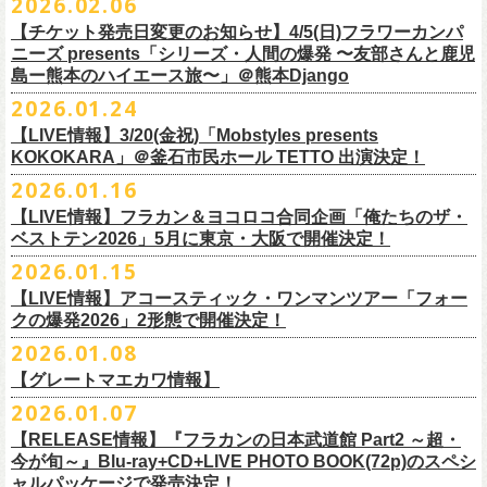
2026.02.06
（http://www.loft-prj.co.jp/PLUSONE/）
日時：5月4日(月祝)、5日(火祝) 開場10:00 / 開演11:00
日程：
2026
年
6
月
20
日（土）、
6
月
21
日（日） ※フラワーカンパニーズ
＊フラワーカンパニーズファンクラブ「ヤングフラワーズ」優先販売を
鶴「GO！GO！5周目の47都道府県ツアー」4/19(日)福島OUT LINE 公演
一般チケット発売日：2026年3月15日(日)10:00
チケット料金：4,800円（税込/整理番号付/ドリンク代別）
※１人１枚※未就学児入場不可/小学生以上チケット必要
ぎるステージになること必至！
開場／開演： 18:15／19:00
＊フラワーカンパニーズの出演は5月5日(火祝)のみ
の出演は6/20(土)のみ
【チケット発売日変更のお知らせ】4/5(日)フラワーカンパ
予定しています。次号会報誌にご案内を同
封します
にフラワーカンパニーズの出演が決定！
プレイガイド：
※高校生以下は当日¥2,000キャッシュバック（
当日年齢を証明できるも
一般チケット発売日：2026年6月6日(土)
◎「ホフディラン 春のベースまつり2026」
どうぞお見逃しなく〜
出演ミュージシャン： ※五十音順
会場：大阪・泉大津フェニックス
開場
ニーズ presents「シリーズ・人間の爆発 〜友部さんと鹿児
/
開演（両日）：
11:30
チケットぴあ
の（学生証、保険証など）
のご提示が必要となります）
＊ライブハウス会場限定店頭先行：4/4(土) 12:00〜19:00
日時：2026年5月20日(水) OPEN 18:30 / START 19:00
イノウエアツシ（ニューロティカ／横浜DeNAベイスターズ）、ウエノコ
島ー熊本のハイエース旅〜」＠熊本Django
その他詳細→
https://shimizuonsen.com/otodama/26/
会場
: Spotify O-EAST / Spotify O-WEST / Spotify O-nest 5F / Spotify O-
◎鶴「GO！GO！5周目の47都道府県ツアー」
イープラス
一般チケット発売日：3月28日(土)10:00
・クラブカウンターアクション宮古店頭
会場：新代田FEVER
ウジ（the HIATUS、Radio
nest 6F / Spotify O-Crest
2026.01.24
日時：2026年4月19日(日) 開場15:30 / 開演16:00
ローソンチケット
〒027-0083 岩手県宮古市大通２丁目６－１１
出演：ホフディラン
◎フラワーカンパニーズpresents『シリーズ・
人間の爆発』
Caroline／広島東洋カープ）、オカモト”MOBY”タクヤ (SCOOBIE DO ／
duo MUSIC EXCHANGE /
clubasia / LOFT9 shibuya / WOMBLIVE /
会場：福島OUT LINE
ネクストロード 03-5114-7444（平日14:00〜18:00）
プレイガイドなど詳細はライブページにてご確認くださ
【LIVE情報】3/20(金祝)「Mobstyles presents
6月から開催するフラワーカンパニーズのアコースティック企画の新たな
*
注意事項
ゲストベーシスト：ウエノコウジ（the HIATUS / Radio Caroline)、グレ
MLB解説者)、グレート
shibuya 7thFLOOR
出演：鶴、フラワーカンパニーズ
KOKOKARA」＠釜石市民ホール TETTO 出演決定！
い
https://flowercompanyz.com/live/
試みとなる歌とアコースティックギター一本とコーラスと小
物の楽器な
東北地方在住者のみの先着販売となります
ートマエカワ (フラワーカンパニーズ
) 、junko（打首獄門同好会）、and
・5月30日(土) 開場 16:30 / 開演 17:00
マエカワ（フラワーカンパニーズ／中日ドラゴンズ）、樋口豊
主催
:
やついいちろう
チケット料金：¥4800(税込/オールスタンディング/ドリンク代別途要)
どで構成するライヴ「フォークの爆発2026 ミニマル巡業 〜うたとギター
2026.01.16
１人１枚のみ購入可能
more,,,
会場：奈良NEVER LAND
（BUCK∞TICK／阪神タイガース）
他出演者、チケットなど詳細：以下よりご確認ください
一般チケット発売日：2月21日(土)
とコーラスと〜」の一般チケット発売が3/8(日)10:00よりスタート！
住所記載の身分証確認持参の上、
それぞれのライブハウス店頭にて販売
来場チケット：前売り：¥5,300+1drink 当日：¥5,800+1drink
出演：フラワーカンパニーズ/SCOOBIE DO
【LIVE情報】フラカン＆ヨコロコ合同企画「俺たちのザ・
司会：金光裕史（音楽と人編集部／阪神タイガース）
◎「モンキーTシャツ」
【YATSUI FESTIVAL! 2026 WEB INFORMATION】
問い合わせ：GIPお問合せフォーム→
https://www.gip-web.co.jp/t/info
します
配信チケット：前売り配信視聴券：¥3,000
ベストテン2026」5月に東京・大阪で開催決定！
チケット料金：前売り¥5.200(税込/D別/整理番号付)
6月から開催するフラワーカンパニーズのアコースティック企画の新たな
料金：前売￥4,000 ※税込／要1オーダー（500円以上）
価格：￥3,700(税込)
オフィシャルサイト：
https://yatsui-fes.com
◎「フォークの爆発2026 ミニマル巡業 〜うたとギターとコーラスと〜」
購入は現金のみとなります
当日・アーカイブ配信視聴券：¥3,500
一般チケット発売日：2026年3月8日(日)
試みとなる歌とアコースティックギター一本とコーラスと小
物の楽器な
チケット発売日：2月28日（土）11時〜
2026.01.15
ボディ：ビッグシルエット
オフィシャルX：
https://x.com/YATSUIFES
＊ミニマル巡業とは『
新たな試みとして歌とアコースティックギター一
転売は固く禁止とさせていただきます
＊お得な来場＆配信チケット：前売り：¥7,000+1drink
プレイガイド：
どで構成するライヴ「フォークの爆発2026 ミニマル巡業 〜うたとギター
※購入枚数制限あり／お一人様2枚まで
カラー：ホワイト、アシッドブルー
オフィシャルFacebook：
https://www.facebook.com/YATSUIFES
【LIVE情報】アコースティック・ワンマンツアー「フォー
本とコーラスと小
物の楽器などで構成するライヴ』です
公演当日も身分証を確認させて頂きます（U-22割も同様）
チケット発売：
イープラス
とコーラスと〜」に札幌公演の追加が決定！
※チケットの整理番号順での入場となります。
素材 ： 綿100％
オフィシャルInstagram ：
https://www.instagram.com/yatsuifes/
クの爆発2026」2形態で開催決定！
6/8(月)京都・紫明会館 18:30/19:00 問：SOLE CAFE
当日11:30〜整列開始いたします
ホフディランオフィシャルFC先行(抽選)：3/19(木)
12:00-3/22(日) 23:59
チケットぴあ
販売URL
サイズ：S / M / L / XL
2026.01.08
6/10(水)広島・東広島 西条公会堂 18:30/19:00 問：キャンディープロモ
近隣のご迷惑になるためそれ以前のお並びは禁止とさせていただき
ます
一般発売その他情報は
ローソンチケット Ｌコード：56253
◎「フォークの爆発2026 ミニマル巡業 〜うたとギターとコーラスと〜」
https://eplus.jp/sf/detail/4487570001-P0030001
＜製品サイズ＞
YATSUI FESTIVAL! 2026お問合せ：Spotify O-EAST：03-5458-4681
ーション広島
その他詳細：
https://www.gip-web.co.jp/schedule/detail/8491#13568
特設サイトにて→
https://hoff.jp/e/
bs26/
【グレートマエカワ情報】
問い合わせ：奈良NEVER LAND
http://nara-neverland.
com/pc/info.html
＊ミニマル巡業とは『
新たな試みとして歌とアコースティックギター一
※販売ページは、2月21日0時以降に表示されます。ご了承ください。
S ： 身丈66cm / 身幅55cm / 肩幅52cm / 袖丈21cm
6/11(木)香川・高松燦庫(sanko) 18:30/19:00 問：燦庫-
問い合わせ：
G.I.P.
https://www.gip-web.co.jp/t/info
本とコーラスと小
2026.01.07
物の楽器などで構成するライヴ』です
M ： 身丈70cm / 身幅58cm / 肩幅55cm / 袖丈23cm
◎STUDIO 841 PRESENTS LIVE 2026-1「前ベン」
SANKO-/TOONICE
・5月31日(日) 開場 15:30 / 開演 16:00
日時：6/28(日) 開場15:30/開演16:00
注意事項
L ： 身丈74cm / 身幅61cm / 肩幅58cm / 袖丈25cm
【RELEASE情報】『フラカンの日本武道館 Part2 ～超・
【公演日】2026/2/7 (土)
6/13(土)三重・鳥羽水族館 18:15/18:45 問：ネクストロード
ーーーーーーーーーーーーーー
4月5日(日) 友部正人さんとの２マンライブ＠熊本Djangoの一般発売日に
会場：岐阜柳ヶ瀬ANTS
会場：札幌musica hall cafe
※営利目的のチケットの転売は固くお断り致します。転売チケットは入
XL ： 身丈78cm / 身幅64cm / 肩幅61cm / 袖丈27cm
今が旬～』Blu-ray+CD+LIVE PHOTO BOOK(72p)のスペシ
【開場/開演】16:30/17:00
チケット料金：4,800円（税込/整理番号付/ドリンク代別）
＊【オフィシャルサイト先行】
つきまして、
出演：フラワーカンパニーズ/SCOOBIE DO
チケット料金：4,800円（税込/整理番号付/ドリンク代別）
場をお断りする場合もあり
ャルパッケージで発売決定！
※上記サイズはあくまでも目安の寸法です