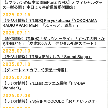
フラワーカンパニーズ
＊
全編視聴をご希望のかたはプレミアム会員にご登録（月額790円）をお
【#フラカンの日本武道館Part2 INFO.】オフィシャルグッ
1月27日(火) 四日市CLUB CHAOS 18:30/19:00
ゲスト：Novel Core
9 友達100万人
8月20日(水)21:00よりプレミア配信されます。
Conton Candy
願い致しま
す。
ズ一挙公開！ 本日より事前通販受付開始！
1月31日(土) 札幌近松 16:30/17:00
https://www.youtube.com/watch?
v=I8Zw-h9Anxg
10 ミント
TOSHI-LOW
＊タイムシフト視聴期間：2025年9月7日まで
2月4日(水) 下北沢シェルター 18:30/19:00
2025.07.16
11 ハイエース
開催を約１ヶ月後に控えたフラカンの日本武道館公演のチケットは
絶賛
ヒグチアイ
本番組はプレミアム会員の方ならタイムシフト視聴期間中に何度で
も、
2月14日(土) 大阪バナナホール 16:30/17:00
■vol.8
12 深夜高速
発売中！
【ラジオ情報】7/16(水) Fm yokohama「YOKOHAMA
MC：加藤真樹子（#FM802）
放送終了後に視聴することができます。 一般会員の方の場合は事前予約
2月15日(日) 岡山ペパーランド 15:30/16:00
ゲスト：四星球
mc
RADIO APARTMENT 「ふらっと、道草」」
合わせてお見逃しなく！
チケット発売スタート！
をする事で期間内にタイムシフト視
聴が可能ですが、リアルタイム視聴
2月21日(土) 別府Copper Raven 16:30/17:00
https://www.youtube.com/watch?
v=kVfyzG-tjOs
13 履歴書
2025.07.11
▼詳細はこちら
の際と同様、
全編の視聴にはプレミアム会員への加入が必要になりま
■7/16(水)22:00
～
23:30 Fm yokohama「YOKOHAMA RADIO
2月22日(日) 福岡CB 15:30/16:00
14 感情七号線
https://funky802.com/site/pickup_detail/7941
【配信情報】7/16(水)「ザッツオーライ」「すべての若さな
す。
APARTMENT
「ふらっと、道草」」
2月24日(火) 豊橋Club KNOT 18:30/19:00
15 星のブルペン
＜番組情報＞
き野郎ども」「友達100万人」デジタル配信スタート！
DJ:NakamuraEmi
2月28日(土) 新潟GOLDEN PIGGS BLACK 16:30/17:00
16 日々のあぶく
『月刊フラカン武道館 Part2』
ーーーーーーーーーーーーーーーーーーーーーーーーーーー
2025.07.10
https://www.fmyokohama.co.jp/
program/yra_furatto_michikusa
3月1日(日) 金沢AZ 15:30/16:00
17 虹の雨あがり
■vol.8
「HESOKURI」に収録「ザッツオーライ」「すべての若さなき野郎ど
◎「横浜ストーリー 〜武道館前の一撃〜」
＊鈴木圭介、グレートマエカワ コメントOA
3月7日(土) HEAVEN’S ROCKさいたま新都心 16:30/17:00
mc
【ラジオ情報】7/15(火)FMくしろ「Sound Stage」
7/23(水)よりSpotifyでフラワーカンパニーズのプレイリスト企画がスター
ゲスト：四星球
も」「友達100万人」が、7/16(水)より各音楽サービスにてデジタル配信
日時：8月24日(日)Open 15:30 / Start 16:00
3月14日(土) 仙台darwin 16:30/17:00
18 行ってきまーす
ト！
8月20日(水)21:00〜配信
スタート！
2025.07.10
会場：神奈川・F.A.D YOKOHAMA
■7月15日(金) 19:00〜 FMくしろ「Sound Stage」
19 ラッコ！ラッコ！ラッコ
本番URL：
同日リリースの新曲「ただいま実演中 / ピュアな匂いがチョイナチョイ
https://www.youtube.com/
watch?v=kVfyzG-tjOs
【グレートマエカワ、竹安堅一情報】
会場チケット：完売
＊鈴木圭介、グレートマエカワ コメントOA！
チケット料金：¥5,200(税込/整理番号付/
ドリンク代別途要)
20 人は人
①特設サイト
https://flowercompanyz.mixlist.app/
にて10曲をセレクトし
ナ」と合わせて、プリアドプリセーブが可能です。
※再放送：7月18日(金)15:00〜
2025.07.08
※全公演、高校生以下は当日¥2,000 キャッシュバック(当日年齢を証明で
21 最後にゃなんとかなるだろう
てプレイリストを作成
＊アーカイブ配信中！
ぜひお楽しみください！
きるもの(学生証、
保険証など)のご提示が必要となります)
富山MAIRO 25周年記念ライブにフラワーカンパニーズの出演が決定！
22 白眼充血絶叫楽団
【ラジオ情報】7/11(金) エフエム長崎「Fly-Day
②
#フラカンプレイリスト
をつけてXでシェア
■vol.0 番組スタート直前スペシャル
一般チケット発売日：
Wonder3」
③この
#フラカン
キャンペーンポストをリポストしてください
ゲスト：スキマスイッチ
◎7/16(水)デジタルリリース
10/25〜12/22公演＞8月30日(土)
◎「FUNKIST & RED JETS & MAIRO 25th Anniversary LIVE」
encore
2025.07.08
https://www.youtube.com/watch?
＊「ただいま実演中 / ピュアな匂いがチョイナチョイナ」
v=BR4CmNuGCLg&t=28
■7月11日(金) 14:00〜18:45 エフエム長崎「Fly-Day Wonder3」
1/17〜3/14公演＞10月18日(土)
日程：2025年10月5日(日) OPEN 16:00 START 16:25
EN1 涙よりはやく走れ
上記①②③を行って、キャンペーンへの応募が完了。
https://SPACESHOWERFUGA.lnk.
to/tadaima_pure
【ラジオ情報】7/8(火)FM COCOLO「おとといラジオ」
＊鈴木圭介、グレートマエカワ コメントOA！
会場：富山MAIRO
EN2 はぐれ者讃歌
抽選で、合計6名様にスペシャルグッズを
プレゼントいたします！
■vol.1
https://www.fmnagasaki.co.jp/program/wonder3/