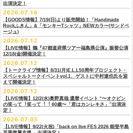
出演決定！
す
フィシャルサイトにて改めてご報告致します。
2026.07.16
今週末8/1(土)、2(日)門司BRICK HALLにて予定しております「フォーク
皆さまのご安全と心身のご健康、被災地の一日も早い復旧・復興を心よ
【GOODS情報】7/19(日)より販売開始！「Handmade
の爆発2026 〜座って演奏するスタイルです〜」公演に関しまして、
Rockふきん」&「モンキーTシャツ」NEWカラー(サンドベ
りお祈り申し上げます。
本日現在開催させていただく予定です。
ージュ)
2026.07.12
7/19(日)「フォークの爆発2026 〜座って演奏するスタイルです〜」＠有
まだ九州地方では余震が続き、交通機関が麻痺している状況を鑑み、
【LIVE情報】鶴『47都道府県ツアー福島県公演』振替公演
楽町I’M A SHOW 公演より、またまたNEWグッズが登場！
もしチケットをお持ちの方で今回の公演へのご来場が難しい方につきま
12/18(金)開催決定！
エプロンからスタートした新たな企画「Handmade Rock」シリーズ第二
して、
2026.07.12
弾、「Handmade Rockふきん」の販売が決定！
そのまま未使用のチケットをお持ちいただけましたら、
延期となっておりました鶴『47都道府県ツアー福島県公演』の振替公演
そして、絶賛販売中の「モンキーTシャツ」にサンドベージュのボディに
【トークライブ情報】8/31(月)E.L.L50周年プロジェクト・
1年間（2027年8月まで）九州地方で今後発表されるワンマンツアー、ラ
が決定しました。
グリーンのプリントが夏らしいNEWカラーが追加！
スペシャルトークイベントvol.1、ゲストに中村達也氏を迎
イブで有効とさせていただきます。
合わせて、
振替公演にご来場が難しい方へ、
払い戻しのご案内もござい
ぜひチェックしてくださいね！
えて開催決定！
手続きなどは特にありませんが、入場整理番号のみ無効となりますこと
ますので、以下ご確認をお願い致します。
2026.07.12
（入場順最後のご案内となりますこと）、
何卒ご了承いただけますと幸いです。
＜延期日程＞
【LIVE情報】12/2(水)奥野真哉 還暦イベント “〜オクピン
■2026年4月19日（日） 鶴 5周⽬の47都道府県ツアー「鶴フェスへの道」
の笑って︕笑って︕︕ 60歳〜「君はカンレキさ」”出演決
また払い戻しのご希望の方は、大変お手数ですが、来月8月末までに、
定！
福島県公演
・ファンクラブ優先でご購入の方は ヤングフラワーズ
開場15:30 開演16:00
2026.07.03
flocommail@youngflowers.jp まで
↓
【LIVE情報】9/22(火祝)「back on live FES 2026 能登半島
・プレイガイドでご購入の方は flowerotegami@gmail.com まで
災害復興支援 」出演決定！