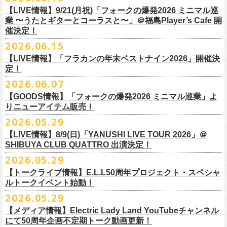
7/4(土)「フォークの爆発2026 〜座って演奏するスタイルです〜」＠倉敷
問い合わせ：HOTSTUFF 050-5211-6077(平日12:00-18:00)
CLUB Queに出演致します。
下記 URL よりどの払戻方法になるのか確認してください。
【LIVE情報】9/21(月祝)「フォークの爆発2026 ミニマル巡
新渓園敬倹堂より、グッズにNEWアイテムが登場！
業 〜うたとギターとコーラスと〜」＠福島Player’s Cafe 開
http://t.pia.jp/guide/refund.
jsp
新たな企画「Handmade Rock」シリーズ第一弾として、初アイテム、エ
催決定！
<お問合せ> チケットぴあ
http://t.pia.jp/help/
index.jsp
プロンを販売いたします！
2026.06.15
お料理の時だけでなく、お掃除やDIY作業の時など、いろんなシチュエー
【イープラスにてご購入のお客様】
ションでご利用いただけるおすすめアイテムです。
【LIVE情報】「フラカンの年末ベストナイン2026」開催決
12/2(水)恵比寿LIQUIDROOMで開催される奥野
真哉さんの祝・還暦イベン
9/22(火祝)富山駅周辺5会場で開催されるサーキットフェス「back on live
払戻方法は、チケットの受取方法や支払方法により異なります。
ぜひチェックしてくださいね！
定！
トにフラワーカンパニーズの出演が決定！
FES 2026 能登半島災害復興支援」にフラワーカンパニーズの出演が決
詳細は下記の払戻方法チャートをご確認ください。
2026.06.07
グレートマエカワ、竹安堅一が参加するうつみようこ＆Yokoloco Bandも
定！
＜公演変更／延期 払戻方法確認チャート＞
【GOODS情報】「フォークの爆発2026 ミニマル巡業」よ
ハウスバンドとして参加いたします。
チケット完売となっておりました7/11(土)開催「
フォークの爆発2026 〜
出演する会場など詳細は後日発表となります。
払戻方法確認チャート
http://eplus.jp/
refund2/
りニューアイテム販売！
みんなで盛大にお祝いしましょう♪
座って演奏するスタイルです〜」岐阜・郡上八幡Club Layla 公演につき
質問に答えながらご自身の状況を確認してください。 適切な払戻方法を
まして、限定枚数となりますが＜立ち見席＞
2026.05.29
の追加販売を行うことが決
どうぞお楽しみに！
ご覧になれます。
6/8(月)からスタートする「フォークの爆発2026 ミニマル巡業 〜うたとギ
◎奥野真哉 還暦イベント “〜オクピンの笑って︕笑って︕︕ 60歳〜「君
定しました。
【LIVE情報】8/9(日)「YANUSHI LIVE TOUR 2026」＠
e+Q＆A ページ：
https://eplus.jp/qa/
チケット完売となっておりました7/5(日)開催「フォークの爆発2026 〜座
ターとコーラスと〜」にて、ラッコシリーズのニューアイテムの販売が
◎「モンキーTシャツ」
はカンレキさ」”
◎「back on live FES」
SHIBUYA CLUB QUATTRO 出演決定！
って演奏するスタイルです〜」兵庫・神戸クラブ月世界 公演につきまし
決定！
価格：￥3,700(税込)
日時：2026年12月2日(水) 開場18:00 / 開演19:00
◎「フォークの爆発2026 〜座って演奏するスタイルです〜」
日程：2026年9月22日(火祝)
て、限定枚数となりますが＜2F立ち見席＞の追加販売を行うことが決定
2026.05.29
【ローソンチケットでご購入で、紙チケットをご選択のお
さらに、完売御礼となった「レッツけんこうアンブレラチャーム」（ラ
ボディ：ビッグシルエット
会場：恵比寿 LIQUIDROOM
7/11(土)岐阜・郡上八幡Club Layla 開場16:30/開演17:00
会場：
しました。
ンダム）がイエローver.で販売再開決定！
客様】
カラー：ホワイト、アシッドブルー、
[NEWカラー！]
サンドベージュ
【トークライブ情報】E.L.L50周年プロジェクト・スペシャ
チケット：
追加チケット＞立ち見席 ￥5,500（税込/ドリンク代別）
・富山MAIRO
ルトークイベント始動！
素材 ： 綿100％
ローソン、
ミニストップ店舗にて直接払い戻しをさせていただきます。
＜オフィシャル抽選先行＞ 7/13(月)12:00～7/20(月・祝)23:59まで
発売日：7月4日(土)10:00〜
・富山県民小劇場ORBIS
◎「フォークの爆発2026 〜座って演奏するスタイルです〜」
サイズ：S / M / L / XL
ローソンで発券された⽅はローソンへ、
2026.05.29
ミニストップで発券された⽅は
https://
l-tike.com/st1/okuno1202-
1/
プレイガイド：イープラス
https://eplus.jp/sf/detail/
0039320001-
・バール・デ・美富味
7/5(日)兵庫・神戸クラブ月世界 開場15:30/開演16:00
＜製品サイズ＞
ミニストップへお⼿持ちの未使⽤
チケットをお持ちの上、ご来店くださ
他詳細はイベント公式サイトへ →
https://
breast.co.jp/okuno60th/
P0030682P021001?P1=
1221
【メディア情報】Electric Lady Land YouTubeチャンネル
・マリエ6F芝生広場
追加チケット＞2F立ち見席 ￥5,500（税込/ドリンク代別）
S ： 身丈66cm / 身幅55cm / 肩幅52cm / 袖丈21cm
い。実際の払戻⼿
順につきましては、下記URLをご確認ください。
ネクストロード 03-5114-7444（平日14～18時）
https://nextroad-
にて50周年企画不定期トーク動画更新！
・富山駅構内自由通路
＊ステージ上からの眺めになります