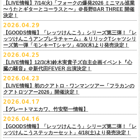
順をご確認の上、
サイズ：本体／約W310mm ×H340mm（持ち手含む500mm）
払戻し期限内にお手続きをお願いいたします。
ードミュージック
【LIVE情報】7/14(火)「フォークの爆発2026 ミニマル巡業
このトークシリーズでは、E.L.L.にこれまで関わってきたミュージシャ
vol.1
https://l-tike.com/guide/a_
持ち手／約W50mm × H160mm
cashpost.html
〜うたとギターとコーラスと〜」＠長野BAR THREE 開催
11/28(土) 宮崎LAZARUS 開場16:30/開演17:00 問い合わせ：LAZARUS
ン、関係者、そして当時はファンだった人々とともに、まもなく50年を
家主のツアー「YANUSHI LIVE TOUR 2026」にフラワーカンパニーズの
開催日時：2026年8月31日（月）開場19:00 開演19:30
決定！
※電子チケットの仕様上、
折りたたみマチ／約160mm
購入チケットを一部のみ払戻しすることはで
11/29(日) 鹿児島SR HALL 開場15:30/開演16:00 問い合わせ：SR HALL
迎えるライブハウスの、ツワモノたちの記憶を語っていきます。配信や
出演が決定！
◎「Handmade Rockエプロン」価格：￥5,500(税込）
会場：ell.SIZE （名古屋市中区大須2-10-43）
きません。
容量：約12L
12/5(土) 足利ライブハウス大使館 開場16:30/開演17:00 問い合わせ：
2026.04.29
インタビューでは語れない、ここだけの話もたくさん披露予定。
8/9(日)東京・SHIBUYA CLUB QUATTRO に出演させていただきます。
カラー：ダークインディゴ, キャメル
出演：鈴木圭介、グレートマエカワ、平野茂平 （Electric Lady Land会
（注 1）
※ ハンドル部分のゴムで止めて小さく携帯できます
金融庁管轄の資金移動者である株式会社ＤＧフィナンシャルテク
ネクストロード
【GOODS情報】「レッツけんこう」シリーズ第三弾！「レ
チケット完売となっておりました7/19(日)開催「フォークの爆発2026 〜
素材 ：
長） ゲスト：中村達也
ノ
ロジー(資金移動業者登録 番号：関東財務局長第 00094 号)の
12/6(日) 松本ALECX 開場15:30/開演16:000 問い合わせ：FOB新潟
7/10(金)開催のvol.0ではElectric Lady Land創始者であり現会長の平野茂
ッツけんこうアンブレラチャーム」＆リリックTシャツシリ
◎「YANUSHI LIVE TOUR 2026」 -東京公演-
座って演奏するスタイルです〜」東京・有楽町I’M A SHOW 公演につきま
（ダークインディゴ）綿 90％ , レーヨン 10％ デニム
チケット料金：全席指定¥3,500（税込） *未就学児童入場不可
「CASHPOST」が提供しているサービスです。
ーーーーー
12/11(金) 京都磔磔 〜年末恒例磔磔2デイズ〜 開場18:30/開演19:00
ーズ第一弾「モンキーTシャツ」4/30(木)より発売決定！
平氏をゲストに迎え、フラワーカンパニーズ メンバー4人とともにお届け
日時：2026/8/9(日) OPEN 17:00 / START 18:00
して、若干枚数＜立ち見指定＞での追加販売を行うことが決定しまし
（キャメル）綿 100％ キャンバス
チケット発売日：7月11日(土)10:00
購入されたマイページより払戻しさせていただきます。
問い合わせ：清水音泉
します。
2026.04.25
会場：SHIBUYA CLUB QUATTRO
8月29日(土)、30日(日)＠ゼビオアリーナ仙台 で開催されるスピッツ主催
た。
サイズ：フリー（着丈 92cm , 横幅 70cm , ショルダーテープ長 160cm）
プレイガイド：チケットぴあ
https://t.pia.jp/
PKコード：332-844
「レッツけんこう」シリーズ第三弾！アンブレラチャームの発売が決
マイページ：
https://l-tike.com/
mypage/
12/12(土) 京都磔磔 〜年末恒例磔磔2デイズ〜 開場16:30/開演17:00
今後のゲスト発表と合わせて、どうぞお楽しみに！
出演：家主 GUEST：フラワーカンパニーズ
「ロックのほそ道2026 〜15th Anniversary Special〜」にフラワーカンパ
※ フロントポケットにペン差し付き
お問い合わせ：ell.SIZE 052-211-3997
【LIVE情報】12/3(木)鈴木実貴子ズ自主企画イベント『心
定！
※本手続き中の操作、ご登録内容はしっかりとご確認のうえ、
お手続き
問い合わせ：清水音泉
チケット前売料金：一般 4,500円 / 学生 3,500円(共にドリンク代別)
ニーズの出演が決定！
◎「フォークの爆発2026 〜座って演奏するスタイルです〜」
臓の騒音』＠新代田FEVER 出演決定！
Electric Lady Landホームページ ＞
https://www.ell.co.jp/
アルミ蒸着袋入り、ランダムでご購入いただく”どれになるかお楽しみス
ください。
12/19(土) 盛岡岩手県公会堂21号室 〜ツアー最終日はフォークの爆
◎ツワモノたちの記憶〜E.L.L50周年プロジェクト・スペシャルトーク〜
※学生は公演当日に学生証の提示が必要となります
フラワーカンパニーズの出演日は8月29日(土)になります。
7/19(日)東京・有楽町I’M A SHOW 15:15/16:00
※本イベントはトークイベントです。当日はライブパフォーマンスはご
2026.04.23
タイル”での販売となります。
またお手続き時のお客様の不備に伴う対応は一切できかねますため
、ご
発〜 *アコースティックライヴ 開場16:30/開演17:00 問い合わせ：ノ
vol.0
※中学生以下無料
追加チケット＞立ち見指定 ￥5,500（税込/ドリンク代別）
ざいません。
了承ください。
ースロードミュージック
【LIVE情報】初のクアトロ・ワンマンツアー「フラカンの
開催日時：2026年7月10日（金）開場18:30 開演19:00
プレイガイド：チケット(イープラス)：
5月15日(金)18:00より、チケット先行受付もスタート！（〜5月24日
発売日：5月30日(土)10:00〜
さらに、フラカンの楽曲（歌詞）をデザインしたリリックTシャツシリー
※メール受信に際して、
事前に下記2つのドメインを受信できるように設
チケット料金：前売￥5,200(税込/ドリンク代別途要) / *12/19盛岡公演の
クアトロツアー2026」開催決定！
会場：ell.SIZE （名古屋市中区大須2-10-43）
一般チケット発売日：2026/5/30(土) 10:00 URL：
(日)23:59まで）
問：ネクストロード 03-5114-7444（平日14～18時）
https://nextroad-
モノブライトの対バンツアーにフラワーカンパニーズの出演が決定！
ズが新たに登場！
定しておいてくだ
さい。
み 前売￥5,500(税込/指定席/ドリンク代別途要)
2026.04.17
出演：フラワーカンパニーズ ゲスト：平野茂平 （Electric Lady Land会
https://eplus.jp/yanushi/
「ロックのほそ道」15周年、みんなで盛大にお祝いしましょう！
p.com/contact/
10/16(金)恵⽐寿LIQUIDROOM 公演に出演させていただきます。
第一弾は1998年リリースのアルバム『マンモスフラワー』収録「モンキ
メールが届かない場合等も、
必ず期間内にご自身で設定をご確認くださ
＊全公演共通＞高校生以下は当日¥2,000キャッシュバック（
当日年齢を
長）
問い合わせ：HOT STUFF PROMOTION 050-5211-6077
https://www.red-
【グレートマエカワ、竹安堅一情報】
ー」の歌詞をデザインした「モンキーTシャツ」！
い。
証明できるもの（学生証、保険証など）
のご提示が必要となります）
チケット料金：全席指定¥3,500（税込） *未就学児童入場不可
hot.ne.jp/
☆オフィシャル先行☆
一般発売に先がけ、5/22(金)よりオフィシャル先行受付がスタート！
2026.04.16
≪受信可能ドメイン≫
l-tike.com
/
ent.
lawson.co.jp
一般チケット発売日：8月29日(土)
うつみようこ＆Yokoloco Band LIVE情報
チケット発売日：5月30日(土)10:00
5月15日(金)18:00 〜 5月24日(日)23:59
どうぞお見逃しなく！
4/30(木)恵比寿リキッドルーム公演より販売開始いたします！
＜お問合せ＞ローソンチケットインフォメーション
https:
//l-
【GOODS情報】「レッツけんこう」シリーズ第二弾！「レ
[オクノシンヤ(key)クハラカズユキ(ds)グレートマエカワ(b)竹安堅一(g)う
プレイガイド：チケットぴあ
https://t.pia.jp/
https://w.pia.jp/s/hosomichi26ofs/
tike.com/contact/
ッツけんこうステッカーセット」4/18(土)より発売決定！
つみようこ (vo.g)]
お問い合わせ：ell.SIZE 052-211-3997
＊本公演のチケットはチケット不正転売禁止法の対象となる「特定興行
◎「monobright TAIBAN Series 2026 〜SECOND PRIMAL〜」