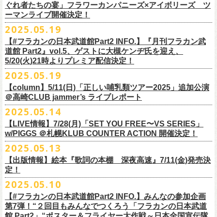
https://www.youtube.com/watch?
v=6XTayyWwFP0&t=6s
この全ての曲たちを改めてたくさんの⼈に知ってほしい、そんな気持ち
※整理番号での入場を予定しております。変更になる場合も御座います
前ポケット/背中部分にフラカンの日本武道館仕様のオリジナルタグ付
◾️vol.6
ほそ道2025」にフラワーカンパニーズの出演が決定！
ぐれ者たちの宴」フラワーカンパニーズ×アイボリーズ ツ
6月のマンスリー・パーソナリティをグレートマエカワが務めます ！
10/25〜12/22公演＞8月30日(土)
タイトル：HESOKURI ～オリジナルアルバム未収録集～
も込めて、
ので、予めご了承ください。
き、
ゲスト：TOSHI-LOW（BRAHMAN）
ーマンライブ開催決定！
フラワーカンパニーズの出演日は9月12日(金)になります。
チケットオフィシャル１次先行も本日よりSTART！
5月5 週目SPと6 月1週目、2週目の3本で豪華ゲストをお招きしお届けい
1/17〜3/14公演＞10月18日(土)
発売日：2025年7月9日
■vol.3
今回5名のライターさんと、四星球・北島康雄さんにご協⼒いただき、全
さらに、別途フラカンオリジナルデザインの布パッチをお付けします。
6月18日(水)21:00〜プレミア配信
2025.05.19
詳細は下記をチェック！
今年もやります！怒髪天との恒例”ジャンピング乾杯TOUR”！
たします。
品番：DQCL-3946
ゲスト：根本要（スターダスト☆レビュー）
曲レビュー企画を⾏うことになりました。
【対象商品】
（布パッチのデザインは後日！お楽しみに）。
本番URL：
https://youtu.be/Z9wrtIqELqE
5月31日(土)正午より、チケット先行受付もスタート！（〜6月10日
https://eplus.jp/ishigaki-fes/
今年は趣向を変えて、アコースティック＆トークコンサートで京都、甲
【#フラカンの日本武道館Part2 INFO.】『月刊フラカン武
価格：￥3,300(税込)
https://www.youtube.com/watch?
v=OMoBtAjSn-w
発売日：2025年7月11日(金)
(火)23:59まで）
府、松本にて開催決定！
道館 Part2』vol.5、ゲストに大槻ケンヂ氏を迎え、
収録楽曲：
「フラカンの音楽目録」reviewer
タイトル：歌詞（うた）の本棚 『深夜高速』
＊＊＊＊＊＊＊＊＊＊＊＊＊＊＊
＊アーカイブ配信中！
どうぞ、お見逃しなく！
◎「いしがきMUSIC FESTIVAL2025」
5/20(火)21時よりプレミア配信決定！
◎ラジオNikkei第１毎木21:30～22:10放
送
01. プライマル。
■vol.4：山里亮太（南海キャンディーズ）
天野史彬（ライター）
鈴木 圭介(著)/丹下 京子(絵)
事前販売受注期間：2025年6月28日(土)12:00〜7月20日(日)23:59まで
◾️vol.0 番組スタート直前スペシャル
日時：2025年9月28日(日)
本日よりHP先行も受付スタート！ぜひお早めに〜
「LOGOS presents「CAMP RADIO」」
2025.05.19
02. ハートのレース
https://youtube.com/live/_ipE-
Na37yY
大西健斗（ライター/SPICE編集部）
価格：￥2,200（税込）
受注受付url：web shop「ニワトリ堂」
ゲスト：スキマスイッチ
☆オフィシャル先行：5月31日（土）正午12:00〜6月10日（火）23:59
場所：岩手県盛岡市盛岡城跡公園を中心に開催
https://campradio.jp/
03．友達100万人
川上きくえ（ライター）
【column】5/11(日)「正しい哺乳類ツアー2025」追加公演
ISBN：9784845643035
https://flowercompanyzinc.stores.jp/
https://www.youtube.com/watch?v=BR4CmNuGCLg&t=28s
https://w.pia.jp/s/hosomichiofrock25of/
OFFICIAL SITE：
https://www.ishigaki-fes.jp/
☆HP先行
]10月19日（日）大阪城音楽堂にて開催される「OYZ NO YAON」＃007
5/29（木） 21:30～22:10；ゲスト・木村“Q太郎”至さん（ローディー）
04．そら（この空はあの空につながっている）
■vol.5
＠高崎CLUB jammer’s ライブレポート
北島康雄（四星球）
※対象商品は当日会場にてスタッフからお渡し致します。
お届け予定：9月10日(水)前後を予定
#いしがき2025
受付URL：
https://eplus.jp/jktour2
025-hp/
〜オヤジを愛したスパイ〜
6/ 5（木） 21:30～22:10；ゲスト・桜井秀俊さん（真心ブラザーズ
）
05. 青い吐息のように
ゲスト：大槻ケンヂ（筋肉少女帯/特撮/オケミス）
鈴木淳史（ライター）
2025.05.14
※こちら受注生産の商品となり、公演当日の販売は現状未定となってお
◾️vol.1
◎「ロックのほそ道2025」
#いしがきミュージックフェスティバル
受付期間：2025/5/30（金）21:00〜6/8（日）2
3:59
にフラワーカンパニーズの出演が決定！
※リピート放送：19日（木）21:30～22:10
06．セミ・ロング
https://www.youtube.com/watch?
v=1EMet2dx9d4
兵庫慎司（ライター）
【ローソンチケット】
ります。
ゲスト：加藤ひさし、古市コータロー（THE COLLECTORS）
日時：2025年9月12日(金) 17：15／18：00
【LIVE情報】7/28(月)「SET YOU FREE〜VS SERIES」
購入枚数制限：お1人様1公演につき4枚まで
6/12（木） 21:30～22:10；ゲスト・フミさん（POLYSICS） ※リピー
07. 天の神さまの言うとおり
ご購入はコチラから＞＞
購入を希望される方は事前販売受注期間内にてご注文ください。
https://www.youtube.com/watch?v=kTtAgK2Iq4A&t=2345s
会場：仙台GIGS
w/PIGGS ＠札幌KLUB COUNTER ACTION 開催決定！
只今から先行受付も開始！お申し込みはコチラ〜
ト：26日（木）21:30～22:10
08. スターな男
■vol.6
本日6/20(金)より「
フラカンの音楽目録」
と付したInstagramのオリジナ
※受付開始までにURL表示致します※
＊＊＊＊＊＊＊＊＊＊＊＊＊＊＊
出演：キタニタツヤ/SPITZ/フラワーカンパニーズ/Laura day
2025.05.13
◎「ジャンピング乾杯TOUR 2025 “山あり谷あり歌声一座のアコースティ
https://eplus.jp/ynks/
09．アンテな
ゲスト：TOSHI-LOW（BRAHMAN）
ルアカウントにて随時公開していきます！
喜多方、東京、松阪、福山の４箇所を回る、
フラワーカンパニーズの恒
■vol.2
romance（五十音順）
ック＆トークコンサート”」
＊発券手数料がお得
＊Radikoの「RN」にて全国でお聴きいただけます。
10. ザッツオーライ
【出版情報】絵本『歌詞の本棚 深夜高速』7/11(金)発売決
https://youtu.be/Z9wrtIqELqE
例アコースティック企画「
フォーク
の
爆発
2025 ～座って演奏するスタイ
※イベントチケットは、電子チケットでのお引き取りとなります。
テレビ埼玉の人気番組「それゆけ！大宮セブン」から誕生した芸人バン
◎「フラカンのオーバーオール」*オリジナル布パッチ付き
ゲスト：Hump Back
料金：1Fスタンディング／2F指定席/2F後方スタンディング ￥7,500-
10/17(金)名古屋DIAMOND HALLにて、フラワーカンパニーズ
9月4日(木)京都・磔磔 18:30/19:00 （問）清水音泉 06-6357-3666 (平日
＊全国LOGOSショップ店内でも放送されます。
11. 夜汽車のブルース
定！
インスタグラムアカウント：
ルです〜」の一般チケットが今週末より発売開始！
※本受付は、スマートフォンからのみお申し込みいただけます。
ド・アイボリーズとフラワーカンパニーズとの異色対バンが決定！
■価格：20,000円(税込) ※送料別（一律：1100円）
https://www.youtube.com/watch?v=6XTayyWwFP0&t=6s
（tax in/1F・2Fスタンディングは整理番号付/ドリンク代別）
presents「DRAGON DELUXE 2025」の開催が決定！
12:00〜17:00)/info@shimizuonsen.com
◎「OYZ NO YAON ＃007 〜オヤジを愛したスパイ〜」
12. スタンドアローン
2025.05.10
◎「フラカンの音楽目録」
7/5(土)喜多方、7/6(日)東京、8/3(日)福山公演は5/25(日)10:00より発売、
フィーチャーフォン、BlackBerry、WindowsPhone、タブレット端末
アイボリーズはマヂカルラブリー・村上（ギター）、囲碁将棋・根建太
■仕様
お問い合わせ：ノースロードミュージック TEL 022-256-1000（営業時
9月6日(土)山梨・甲府桜座 16:30/17:00 （問）FOB新潟 025-229-5000
日時：2025年10月19日(日) 15:30開場∕16:00開演
13. 飛び跳ねマーチ
https://www.instagram.com/
flowercompanyz_mokuroku
7/31(木)松阪公演のみ、諸事情により5/26(月)10:00からの発売に変更とな
（iPad、Android）からのお申し込みはできません。
一（ベース）、GAG・SJ（キーボード）、すゑひろがりず・南條庄助
生地：デニム
■vol.3
間 平日11:00〜16:00）
「DRAGON DELUXE」は、“名古屋のロックシーン活性化”、“
デビューか
【#フラカンの日本武道館Part2 INFO.】みんなの参加企画
http://fobkikaku.co.jp
会場：大阪城音楽堂
14. 40
ります。
※ご利用には、ローソンWEB会員(無料)への登録が必要になります。
（ドラム）、そしてジェラードン・アタック西本（ボーカル）の5人で
厚さ：11オンス
ゲスト：根本要（スターダスト☆レビュー）
第7弾！“２回目もみんなでつくろう「フラカンの日本武道
HP：
https://www.north-road.co.jp/detail/detail.php?eid=87091
ら応援してくれている名古屋の皆さんへの恩返し”、“
名古屋への郷土愛”の
9月7日(日)長野・松本上土劇場 16:00/16:30 （問）FOB新潟 025-229-
出演：スターダスト☆レビュー / 怒髪天 / フラワーカンパニーズ / 笑い飯
15．気持ちいい顔でお願いします
館 Part2」“ポスター＆フライヤー大作戦～日本全国宣伝隊
2023年6月に結成。
■サイズ（cm）
https://www.youtube.com/watch?v=OMoBtAjSn-w
公式X：
https://x.com/hosomichiofrock
3つをテーマに掲げ、2012年より地元・
名古屋で開催しているフラワーカ