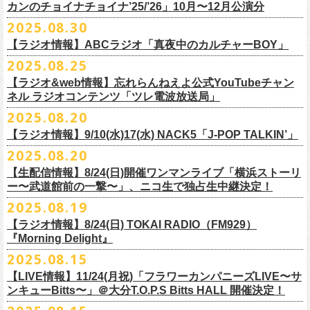
9月22日(月) 17:00 ～ 9月30日(火) 22:59まで
3月1日(日) 金沢AZ 15:30/16:00
カンのチョイナチョイナ’25/’26」10月〜12月公演分
クハラカズユキ(dr)
※
リピート放送；
9/4(木)、9/5(金)、9/7(日)
れ出した瞬間から異様なほどの高揚感が会場を包み込み、そして竹安堅
L ： 身丈73cm / 身幅55cm / 肩幅50cm / 袖丈22cm
3月7日(土) HEAVEN’S ROCKさいたま新都心 16:30/17:00
チケット料金：前売 ¥5,500（税込／整理番号付／ドリンク代別途要）
2025.08.30
https://www.mbs.jp/mmtv/
一の目が醒めるようなギターから“少年卓球”が始まった瞬間に、もうこの
XL ： 身丈77cm / 身幅58cm / 肩幅54cm / 袖丈24cm
【 お届け 】
3月14日(土) 仙台darwin 16:30/17:00
※⾼校⽣以下は当⽇¥2,000 キャッシュバックします
#MMTV_mbs
日のフラカンの勝利は確定した――そんな気持ちになった。『正しい哺
【ラジオ情報】ABCラジオ「真夜中のカルチャーBOY」
XXL：身丈81cm / 身幅63cm / 肩幅57cm / 袖丈25cm
10月下旬発送予定
（当⽇年齢を証明できるもの（学⽣証、保険証など）のご提⽰
が必要と
10年ぶり2回目となる日本武道館公演『フラカンの日本武道館 Part2 〜
乳類』はこの10年をかけてフラカンが研ぎ澄ませてきたバンドサウンド
※上記サイズはあくまでも目安の寸法です
2025.08.25
チケット料金：¥5,200(税込/整理番号付/
ドリンク代別途要)
なります）
■8月30日(土) 、9月6日(土)、9月13日(土)
超・今が旬〜』を9月20日(土)
に開催するフラワーカンパニーズが、
今年1
とメッセージ性が高次元で結晶化した大傑作だが、その中でも、“少年卓
※全公演、高校生以下は当日¥2,000 キャッシュバック(当日年齢を証明で
【ラジオ&web情報】忘れらんねえよ公式YouTubeチャン
※チケットにスタンディングの記載がありますが、
当日は椅子あり自由
深夜2:00〜3:00 ABCラジオ「真夜中のカルチャーBOY」
月より月１配信のYouTube番組『月刊フラカン武道館 Part2』をスター
先行配信しておりました「ただいま実演中/ピュアな匂いがチョイナチョ
球”はポップで疾走感があり、初めてロックで高揚した瞬間をギュッと思
ネル ラジオコンテンツ「ツレ電波放送局」
きるもの(学生証、
保険証など)のご提示が必要となります)
席でのご案内となります。
※グレートマエカワ インタビューOA
ト、番組スタート直前スペシャルのvol.
0としてスキマスイッチ、第１回
イナ」を急遽CD化、ライブ会場にて販売がスタート！
い出させるような楽曲だ。10年ぶりの武道館とライブの1曲目を飾るに相
一般チケット発売日：
2025.08.20
券売状況により、
当日券でのご来場のお客様に後方にてスタンディン
https://abcradio.asahi.co.jp/mayoboy/
目のゲストとしてTHE COLLECTORSの加藤ひさし(vo)と古市コータロー
ぜひお手元に〜
応しい楽曲が最新アルバムに収められているという点で、今のフラカン
■8月25日(月)21:00公開
10/25〜12/22公演＞8月30日(土)
グをお願いする
場合もございます
(
g)、第２回目にHump Back、第３回目はスターダスト☆レビューの根本
の絶好調ぶり、そして、この10年間のフラカンが歩んだ道のりの豊かさ
【ラジオ情報】9/10(水)17(水) NACK5「J-POP TALKIN’」
忘れらんねえよ公式YouTubeチャンネル ラジオコンテンツ「ツレ電波放
1/17〜3/14公演＞10月18日(土)
＊2/21＠大分公演のみ＞10月25日(土)
一般チケット：発売中
要、
第４回目は南海キャンディーズの山里亮太、
第５回目は筋肉少女帯
◎31st single「ただいま実演中/ピュアな匂いがチョイナチョイナ」
を感じずにはいられない。
送局」
2025.08.20
■9月10日(水)、17日(水) 24:00～24:30 NACK5「J-POP TALKIN’」
https://flowercompanyz.com/live/2025/06/18/8686
の大槻ケンヂ、
第６回目はBRAHMANのボーカル・TOSHI-LOW、
第７回
価格：1100円(税込)
他にも美しい情景を想起させる“アメジスト”や“ミント”、下世代へのメッ
第10回ツレ：フラワーカンパニーズ 鈴木圭介/グレートマエカワ
【生配信情報】8/24(日)開催ワンマンライブ「横浜ストーリ
詳細：
https://flowercompanyz.com/live/2025/08/12/8752
＊鈴木圭介、グレートマエカワ ゲスト出演
問い合わせ：JAILHOUSE TEL:052-936-6041
https://www.jailhouse.jp/
目はラッパー・シンガーソングライターのNovel Core、そして８回目に四
収録曲:
セージを歌う“履歴書”、長い旅路を歩き続けるバンドの生き様を伝える“ハ
https://youtu.be/BIya9VH0ZOI
ー〜武道館前の一撃〜」、ニコ生で独占生中継決定！
https://www.nack5.co.jp/program/j-pop_talkin/
星球を招きお届けしてきた今番組（
全回アーカイブ配信中）。
1.ただいま実演中
イエース”（この曲の演奏時には、ステージセットとして、実際に60万キ
2025.08.19
2.ピュアな匂いがチョイナチョイナ
ロ以上を走行したというバンドの先代ハイエースが登場した）、キャッ
番組最終回となる今回は、フラカンメンバー4人による「
武道館直前スペ
価格：1100円(税込)
【ラジオ情報】8/24(日) TOKAI RADIO（FM929）
チーなサウンドとモチーフの中に現代社会や人間への批評眼を忍び込ま
シャル」を9月17日(水)21:
『Morning Delight』
00より生配信決定！
せた“ラッコ！ラッコ！ラッコ！”……この10年で生まれた多彩な楽曲たち
本番を3日後に控えた４人でのお喋り、どうぞお楽しみに！
が響き渡った。“星のブルペン”での、夜空から降り注ぐ星の光のような照
2025.08.15
■8月24日(日) 7:00～10:00 TOKAI RADIO（FM929）『Morning
明演出も忘れがたい。
【LIVE情報】11/24(月祝)「フラワーカンパニーズLIVE〜サ
Delight』
◎「フラカンの日本武道館 Part2 オフィシャルガチャ」
武道館公演チケットは、9/19(金)
まで各プレイガイドにて前売チケット発
もちろん“深夜高速”や“感情七号線”、“馬鹿の最高”“真冬の盆踊り”といっ
ンキューBitts〜」＠大分T.O.P.S Bitts HALL 開催決定！
＊グレートマエカワ インタビューOA
1回：500円(税込)
売中！
た、それ以前発表の名曲たちも会場を盛り上げる。「久々の曲を」とい
https://www.tokairadio.co.jp/program/md/