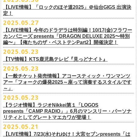
1月17日(土) 長野CLUB JUNK BOX 16:30/17:00
9/20(土)「フラカンの日本武道館 Part2 〜超・今が旬〜」まで１ヶ月を切
ベントにご参加いただけます。
ドリンク代）
超・今が旬〜』を開催するフラワーカンパニーズが、今年1月より月１配
われます。
【LIVE情報】「ロックのほそ道2025」＠仙台GIGS 出演決
1月18日(日) 千葉LOOK 15:30/16:00
ったタイミングでのワンマンライブ！
＜番組情報＞
※入場は整理番号順でのご入場となります
信のYouTube番組『月刊フラカン武道館 Part2』をスタート、6回目のゲ
定！
1月24日(土) 高知X-pt. 16:30/17:00
武道館とともに、お待ちしております
『月刊フラカン武道館 Part2』
※規定枚数に達し次第受付は終了させていただきますので予めご了承く
ストとして、TOSHI-LOW（BRAHMAN）の出演が決定！
◎『フラカンのチャーミングなトークライヴ in 京都 – public recording
2025.05.27
1月25日(日) 広島SECOND CRUTCH 15:30/16:00
■vol.7
ださい。
7/20(日)大阪公演追加チケット▼先着受付[e+]
on a radio program「CHARMING BONGO」-』
1月27日(火) 四日市CLUB CHAOS 18:30/19:00
◎「横浜ストーリー 〜武道館前の一撃〜」
ゲスト：Novel Core
【LIVE情報】今年のドラデラは特別編！10/17(金)フラワー
※ご購入されたご本人様のみご参加可能になります。分配や譲渡はでき
販売期間：7/1(⽕) 19:00 〜 7/19(⼟) 23:59
番組スタート直前スペシャルのvol.0としてスキマスイッチ、第１回目の
日時：2025年9月3日(水) OPEN 18:30 / START 19:00
1月31日(土) 札幌近松 16:30/17:00
日時：8月24日(日)Open 15:30 / Start 16:00
カンパニーズ presents「DRAGON DELUXE 2025〜特別
7月21日(月祝)21:00〜配信
ませんので、予めご了承ください。
https://eplus.jp/kodomoband/
ゲストとしてTHE COLLECTORSの加藤ひさし(vo)と古市コータロー(g)、
会場：京都・
紫
明
会館
2月4日(水) 下北沢シェルター 18:30/19:00
会場：神奈川・F.A.D YOKOHAMA
編〜」【俺たちのザ・ベストテンPart2】開催決定！
本番URL：
https://www.youtube.com/
watch?v=I8Zw-h9Anxg
フラワーカンパニーズが、
結成以来発表してきた楽曲を6人のreviewerた
※未就学児のお子様のご同伴をご希望の場合は、1名のみ同伴可能です。
第２回目にHump Back、第３回目はスターダスト☆レビューの根本要、
出演：フラワーカンパニーズ
2月14日(土) 大阪バナナホール 16:30/17:00
チケット料金：前売 ¥5,200(税込/整理番号付/ドリンク代別途要)
2025.05.23
ちによるレ
ビューとともに紹介する企画「フラカンの音楽目録」がスタ
ただし、座席のご用意はできませんので、同伴される方のお膝の上にお
第４回目は南海キャンディーズの山里亮太、そして第５回目は大槻ケン
入場料：1500円(税込/整理番号付自由席/
ドリンク代別途要)
2月15日(日) 岡山ペパーランド 15:30/16:00
前売￥5,200（税込、ドリンク代別、オールスタンディング）
ート！
座りいただきます。予めご了承ください。
ヂを招きお届けしてきた今番組（全回アーカイブ配信中）、第６回目と
【TV情報】KTS鹿児島テレビ『見っどナイト』
チケット発売日：6月29日(日)17:00〜
2月21日(土) 別府Copper Raven 16:30/17:00
※高校生以下は当日￥2,000キャッシュバック （当日年齢を証明できるも
＊アーカイブ配信中！
自他共に認めるライブマスターとして一年中ライブで全国を回りな
が
お席が必要な場合は、イベント参加券が必要です。
なる今回のゲストは、BRAHMANのボーカル・TOSHI-LOWを招聘。
プレイガイド：Live Pocket
https://t.livepocket.jp/e/flowercompanyz
2025.05.23
2月22日(日) 福岡CB 15:30/16:00
の(学生証、保険証など)のご提示が必要となります）
■vol.0 番組スタート直前スペシャル
■5月24日(土)25:15〜 25:45 KTS鹿児島テレビ『見っどナイト』
ら、コンスタントに楽曲を製作、新作を発表し、
今年1月には20枚目とな
▼詳細は下記ローソンチケットサイトをご確認ください。
9/20(土)開催「フラカンの日本武道館Part2 〜超・今が旬〜」グッズにつ
2月24日(火) 豊橋Club KNOT 18:30/19:00
一般発売日:6月29日(日)
【一般チケット発売情報】アコースティック・ワンマンツ
ゲスト：スキマスイッチ
https://www.kts-tv.co.jp/program/midnight/
るオリジナルアルバム『正しい哺乳類』
をリリース、これまで発表して
きまして、今回9/20までにお届け予定で、通販での事前販売受付（7月中
フラカン2度目の武道館開催を反対だと言い放つTOSHI-LOW、フラカン
アー「フォークの爆発2025～座って演奏するスタイルです
2月28日(土) 新潟GOLDEN PIGGS BLACK 16:30/17:00
プレイガイド：
フラワーカンパニーズがこれまでに発表した配信限定楽曲、数々のアー
https://www.youtube.com/watch?
v=BR4CmNuGCLg&t=28s
＊3/15(土)正しい哺乳類ツアー2025」＠鹿児島 SR HALL公演の模様が２
きた曲は300曲以上になります。
【特典会内容】
旬頃〜開始予定）を準備しております。
メンバーは番組終了までにTOSHI-LOWを納得させられるか?!
～」
3月1日(日) 金沢AZ 15:30/16:00
チケットぴあ
ティストトリビュート盤に参加した楽曲、シングル・カップリングに収
週にわたってオンエア！
その代表として 2004 年に誕⽣した「深夜⾼速」は、本当にたくさんの⽅
■トーク＆サイン参加券（1冊券）：トークショー＋サイン会
6月18日(水)21:00よりプレミア公開される。
3月7日(土) HEAVEN’S ROCKさいたま新都心 16:30/17:00
イープラス
録された楽曲など、現在入手困難となっているオリジナルアルバム未収
2025.05.23
■vol.1
にカバーしていただき、近年では CM にも起⽤されるなど、頼もしいフ
それに先がけた超先行販売として、フラカンのオリジナル・オーバーオ
3月14日(土) 仙台darwin 16:30/17:00
ローチケ
録楽曲をコンパイルした企画アルバム『HESOKURI ～オリジナルアルバ
ゲスト：加藤ひさし、古市コータロー(THE COLLECTORS)
ラカンの顔になってくれていますが、その他にも聴く⼈それぞれにとっ
※出演者との握手や接触はNGとさせて頂きます。
【ラジオ情報】ラジオNikkei第１「LOGOS
ールの販売が決定！
フラカンの日本武道館公演のチケットは絶賛発売中。
ネクストロード 03-5114-7444 (平日14～18時)
ム未収録集〜』を7月9日にリリースすることが決定！
https://www.youtube.com/watch?
v=kTtAgK2Iq4A&t=2345s
presents「CAMP RADIO」」6月のマンスリー・パーソナ
ての⼤切な曲がたくさんあると思います。
※宛名入れはひらがなのみとなります。（日付やメッセージ、イラスト
こちらの商品は受注生産販売となります（公演当日の販売は未定）。
合わせてお見逃しなく！
チケット料金：¥5,200(税込/整理番号付/
ドリンク代別途要)
全19曲75分、フルに収録された、これぞ真のとっておきの企画盤です。
リティとしてグレートマエカワが登場！
何より、メンバーにとっては全ての曲が⼤切な曲で、⼀年中⾏なってい
等は不可）
※全公演、高校生以下は当日¥2,000 キャッシュバック(当日年齢を証明で
どうぞお楽しみに！
■vol.2
るライブでは新旧問わず並列でセットリストに組み込まれ、今も⽣き続
※イベントの撮影・録音・録画（ライブ機能や画面録画含む）は一切禁
2025.05.21
今回3サイズをご用意（※写真 :鈴木圭介、グレートマエカワ S着用/ 竹安
＜番組情報＞
9月28日(日)岩手県盛岡市盛岡城跡公園を中心に開催される「いしがき
ラジオNikkei第１にて毎週木曜日21:30～22:10放
送「LOGOS
きるもの(学生証、
保険証など)のご提示が必要となります)
ゲスト：Hump Back
けています。
止とさせていただきます。
堅一 M着用/ミスター小西 L着用）、
『月刊フラカン武道館 Part2』
9月11日(木)、12日(金)＠仙台GIGSで開催されるスピッツ主催「ロックの
【LIVE情報】7/23(水)それゆけ！大宮セブンpresents「は
MUSIC FESTIVAL2025」にフラワーカンパニーズの出演が決定！
presents「CAMP RADIO」、
一般チケット発売日：
◎商品詳細