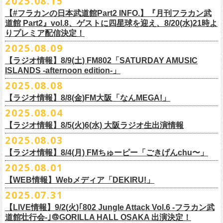
2025.08.15
全16種類
また、フラカン武道館応援企画として四星球とPIGGSが出演、
9/18(木)高
う紹介と共に、1998年発表のアルバム『マンモスフラワー』の最後に収
BRAHMAN ｢tour viraha 2026｣の
※フィギュア・チェキ・トートの引換券が出た時は、当日中にお引
【#フラカンの日本武道館Part2 INFO.】『月刊フラカン武
き換
円寺HIGHで開催される「SET YOU FREE〜VS SERIES」にグレートマ
録された“虹の雨あがり”が始まった瞬間には、観客たちからどよめきにも
3月22日(日) 愛知 名古屋ReNY limited公演にフラワーカンパニーズの出演
道館 Part2』vol.8、ゲストに四星球を迎え、8/20(水)21時よ
えください。
エカワがDJで出演決定！
フラカン武道館チケットの最後の手売り販売も
似た歓声が上がった。＜いつまでもそう どこまでもそう これからも
が決定しました！
りプレミア配信決定！
【 フィギュア 】4体セット , 高さ:最大8cm
実施！
きっとそうさ／うまくいく事もあって うまくいかない事はないのさ＞
【 チェキ 】1枚
2025.08.09
――そう歌う“虹の雨あがり”を今、武道館で歌いたいと思ったバンドの心
◎BRAHMAN ｢tour viraha 2026｣
【 トート 】高さ35 × 底幅39 × マチ10 cm , 素材:綿100% キャンパス
合わせてお見逃しなく！
が、とても強くて、優しくて、頼もしい。
日時：3月22日(日) 17:00open 18:00start
【ラジオ情報】8/9(土) FM802「SATURDAY AMUSIC
【 アクリルキーホルダー 】本体部分:最大 縦56 × 横30 × 厚さ3 mm
個人的にこの日のハイライトは、本編の終盤で披露された“最後にゃなん
ISLANDS -afternoon edition-」
会場：愛知 名古屋ReNY limited
【 マスキングテープ 】テープ幅30mm , 5m巻き , 材質:紙
＜番組情報＞
とかなるだろう”だった。2017年発表のアルバム『ROLL ON 48』に収録
出演：BRAHMAN,、フラワーカンパニーズ
2025.08.08
■8月9日(土) 12:00〜18:00 FM802「SATURDAY AMUSIC ISLANDS -
【 フォンタブ 】本体部分:55 × 55 mm , 材質:ポリエステル+TPU強化布 ,
『月刊フラカン武道館 Part2』武道館直前スペシャル
された楽曲。このアルバムは前回の武道館公演のあとにリリースされた
チケット料金：3500円(税込/ドリンク代別途要)
【ラジオ情報】8/8(金)FM大阪「なんMEGA!」
afternoon edition-」
金属Dカン
9月17日(水)21:00〜生配信
最初のアルバムであり、そして、このアルバムから再びフラカンは自主
一般チケット発売日：10月4日(土) 10:00
＊グレートマエカワ コメントOA（グレートマエカワの勝手にtop3 / 13〜
2025.08.04
【 缶バッジセット 】2個組 , 直径32mm
本番URL：
https://www.youtube.com/live/ND1cdsaWaZI
レーベルでの活動に戻った。そんな時期に歌われた＜最後の最後の最後
問い合わせ：ジェイルハウス 052-936-6041 www.jailhouse.jp
■8月8日(金) 12:00〜15:00 FM大阪「なんMEGA!」
14時台）
10月25日＠熊本Djangoを皮切りに30箇所31公演を回る全国ワンマンツア
には 絶対なんとかなるんだぜ＞というフレーズは、この2025年の武道
【ラジオ情報】8/5(火)6(水) 大阪ラジオ生出演情報
＊グレートマエカワ インタビューOA
https://funky802.com/saipm/
ー「フラカンのチョイナチョイナ’25/’26」の10月〜12月公演分の一般チ
＊アーカイブ配信中！
館の観客席にいる僕にとって、未来への希望のメッセージのように響い
https://www.fmosaka.net/_sites/16782390
2025.08.03
■8月5日(火)15:00〜18:00 FM COCOLO「MARK’E MUSIC MODE」
ケットが8月30日(土)より発売スタート！
■vol.0 番組スタート直前スペシャル
た。「絶対になんとかなる」――そう歌うロックバンドが、武道館のス
【ラジオ情報】8/4(月) FMちゅーピー「ごきげんchu〜」
＊オクノマサヒコ（オクノシンヤ／グレートマエカワ） 生出演(16:00台
ゲスト：スキマスイッチ
テージで、とても人間くさく、それでいて光に照らされながらロックを
出演予定）
2025.08.01
9/20(土)開催の日本武道館公演を経て、さらに勢いを増してまわるフラカ
https://www.youtube.com/watch?
v=BR4CmNuGCLg&t=28
演奏している。これって、シンプルに奇跡じゃないか。
■8月4日(月)14:00〜17:00 FMちゅーピー「ごきげんchu〜」
https://cocolo.jp/site/blog/1150
ンの全国ツアー、
どうぞお楽しみに！
また武道館でフラカンのライブが観たい。そう心から思う。武道館はほ
【WEB情報】Webメディア「DEKIRU!」
https://chupea.fm/
■vol.1
いほいできる会場ではなくても、こんなフラカンのライブをこれからい
＊グレートマエカワ 生出演(15:00〜出演予定）
2025.07.31
■8月6日(水)14:00〜17:51 FM802「THE NAKAJIMA HIROTO SHOW 802
7/31(木)Webメディア「DEKIRU!」
◎フラワーカンパニーズ ワンマンツアー「フラカンのチョイナチョイ
ゲスト：加藤ひさし、古市コータロー(THE COLLECTORS)
っぱい観たい。思えば初めてロックを聴いた頃からずっと、その衝撃や
【LIVE情報】9/2(火)｢802 Jungle Attack Vol.6 -フラカン武
RADIO MASTERS」
＊グレートマエカワインタビュー掲載
ナ’25/’26」
https://www.youtube.com/watch?
v=kTtAgK2Iq4A&t=2345s
感動が「思い出」という箱の中に納まらなくて、ずっとリアルに生き続
10年ぶり2回目となる日本武道館公演『フラカンの日本武道館 Part2 〜
道館壮行会-｣＠GORILLA HALL OSAKA 出演決定！
＊グレートマエカワ 生出演(17:00台出演予定）
「グレートマエカワさんのDIY魂が知りたい！〜自分たちが「面白い」と
2025年
けちゃうものだから、僕はこうやって文章を書いたりしている。この10