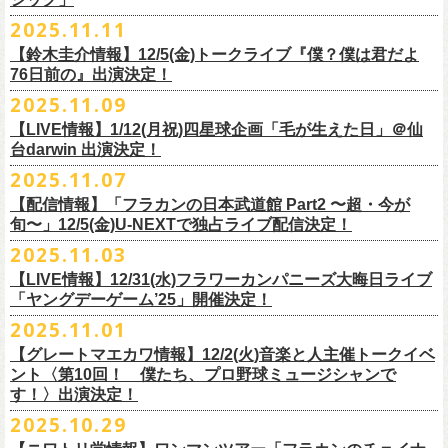
【チケット発売】イープラス
2月8日（日）11:00～19:00, 前売り1,100円 当日1,400円
毎年恒例、ほぼ被りなしの京都磔磔2days、
お得になる2days通し視聴チ
鈴木圭介57歳の誕生日に恵比寿
LIQUIDROOMNにてワンマンライブ開催
2025.11.11
【イープラスURL】
https://eplus.jp/sf/detail/4446640001-P0030001
◎「FM802 ROCK FESTIVAL RADIO CRAZY 2025」
ケットの販売もあり！
■11月26日(水)深夜25:30〜 MBSラジオ「メゾン・ド・ミュージック」
決定！
【チケット発売日】12/6 10:00〜
【鈴木圭介情報】12/5(金)トークライブ『僕？僕は君だよ
チケット：
https://eplus.jp/sf/
detail/4430060001-P0030001
LIVE HOUSE Antenna -BEYOND ZERO Garage-
アーカイブ視聴も両日12/30(火)23:59まで可能です（
チケットのご購入は
＊鈴木圭介、グレートマエカワが11月の４週目パーソナリティを担当
76日前の』出演決定！
＊椅子席となります
12月28日(日)16:35〜 -
同日19:00まで）。
https://www.mbs1179.com/mm/
◎フラワーカンパニーズ・ワンマンライヴ
「フラカンの日本武道館 Part2 〜超・今が旬〜」の映像作品が
出店ビール会社：
年忘れ‼ レディクレSP 第3夜
2025.11.09
〜鈴木圭介誕生日「初めまして、57歳」〜
12/5(金)19:00よりU-NEXTにて配信されることを記念して、過去のライブ
渥美半島醸造
『レディクレ初参！フラカンとスキマのスペシャルバンド＜ザ・
ライタ
視聴チケット発売スタート！
【LIVE情報】1/12(月祝)四星球企画「毛が生えた日」＠仙
日時：2026年4月30日(木) 開場18:15／開園19:00
映像４作品が同じくU-NEXTで配信決定！
ISEKADO
ーズ＞ ！』
どうぞ、お楽しみに！
台darwin 出演決定！
会場：恵比寿
LIQUIDROOM
West Coast Brewing
出演：ザ・ライターズ（フラワーカンパニーズ＋スキマスイッチ）
チケット料金：前売り¥5,700(税込/整理番号付/ドリンク代別途要) *記念バ
2025.11.07
先日配信された「フラカンの横浜アリーナ -リモートライヴ編- 〜生き続
OGA BREWING
イベントオフィシャルサイト：
https://radiocrazy.fm/
◎フラワーカンパニーズ ワンマンツアー「フラカンのチョイナチョイ
ッヂ付
けてる事は最大のメッセージ！〜」 2020.8.27 横浜アリーナ *無観客配信
【配信情報】「フラカンの日本武道館 Part2 〜超・今が
オラホビール
「フラカンの日本武道館 Part2 〜超・今が旬〜」の映像作品が
ナ’25/’26」
JUN SKY WALKER(S) TOUR 2026 “READH TO GO”の対バンシリーズ＜
一般チケット発売日：2026年3月15日(日)10:00
旬〜」12/5(金)U-NEXTで独占ライブ配信決定！
ライブに続く第2弾として、
「フラカンの日本武道館 Part2 〜超・今が旬〜」の映像作品が
Kakegawa Farm Brewing
12/5(金)19:00よりU-NEXTにて配信されることを記念して、
過去のライブ
12月21日(日) 開場15:30/開演16:00 〜竹安56〜 ＊会場チケット完売
狼煙上がる時＞7/12(日)名古屋公演にフラワーカンパニーズの出演が決定
ネクストロード 03-5114-7444（平日14:00〜18:00）
本日11月27日(木)正午より『フラワーカンパニーズ「ゾロ目だョ全員集
12/5(金)19:00よりU-NEXTにて配信されることを記念して、過去のライブ
2025.11.03
KANKIKU BREWERY
映像４作品が同じくU-NEXTで配信決定！
12月22日(月) 開場18:30/開演19:00 フラカンのロックンロール大会 ＊
しました！
合!〜フラカン33年、野音99年〜」2022.9.23 日比谷野外大音楽堂』の配
映像４作品が同じくU-NEXTで配信決定！
京都醸造
会場チケット(5,200円) 残り僅か
【LIVE情報】12/31(水)フラワーカンパニーズ大晦日ライブ
信が開始しました！
CRAFT
BANK
第1弾として、本日11月20日(木)正午より『「フラカンの横浜アリーナ -リ
「ヤングデーゲーム’25」開催決定！
＊生配信詳細
◎JUN SKY WALKER(S) TOUR 2026 ”READH TO GO”＜狼煙上がる時＞
U-NEXT月額会員の方は、追加料金なくお楽しみいただけます。
先日配信された「フラカンの横浜アリーナ -リモートライヴ編- 〜生き続
CRAFT
BEER BASE
モートライヴ編- 〜生き続けてる事は最大のメッセージ！〜」
＜アーカイブ視聴期間：〜2025/12/30(火)23:59まで（※
2日間共通 ）＞
日時：2026年7月12日(日) 開場16:45/開演17:30
2025.11.01
けてる事は最大のメッセージ！〜」 2020.8.27 横浜アリーナ *無観客配信
CRAFTROCK BREWING
2020.8.27 横浜アリーナ *無観客配信ライブ』の配信が開始しました！
視聴チケット料金：
会場：名古屋Ellectric Lady Land
【グレートマエカワ情報】12/2(火)音楽と人主催トークイベ
翌週以降も過去のライブ映像を順次配信予定です。
ライブ、『フラワーカンパニーズ「ゾロ目だョ全員集合!〜フラカン33
GORA BREWERY
U-NEXT月額会員の方は、追加料金なくお楽しみいただけます。
1days視聴券 2,800円(税込)
出演：JUN SKY WALKER(S) 、フラワーカンパニーズ
ント〈第10回！ 僕たち、プロ野球ミュージシャンで
様々な会場でのフラカンのライブをぜひお楽しみください！
年、野音99年〜」2022.9.23 日比谷野外大音楽堂』に続く第3弾、第4弾と
Godspeed Brewery（The Slop Shop）
2days視聴券 5,000円(税込)
チケット料金：6,600円（税込）＋ドリンクオーダー ※未就学児入場不可
す！〉出演決定！
して、
しまなみブルワリー
翌週以降も過去のライブ映像を順次配信予定です。
視聴チケット販売期間：12/08（月）21:00〜12/30(火) 19:00
一般チケット発売日：2026年1月24日(土)
2025.10.29
＊11/27(木)正午配信開始
年末恒例となった京都磔磔での2デイズライブ、2023年に開催されたフラ
Shimoda Brewing Company
様々な会場でのフラカンのライブをぜひお楽しみください！
【公演詳細】
視聴チケット販売URL：
https://eplus.jp/fc-st/
問い合わせ：E.L.L. 052-201-5004
◎『フラワーカンパニーズ「ゾロ目だョ全員集合!〜フラカン33年、野音
ワーカンパニーズ「神さまツアー」～年末恒例磔磔2デイズ～の1日目、2