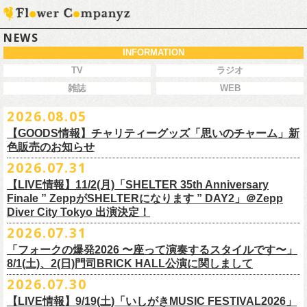
NEWS
INFORMATION
TV
ラジオ
雑誌
WEB
2026.08.05
【GOODS情報】チャリティーグッズ「思いのチャーム」新
色販売のお知らせ
2026.07.31
【LIVE情報】11/2(月)「SHELTER 35th Anniversary
チャリティーグッズ「思いのチャーム」（リフレクターチャーム）の再
Finale ” ZeppがSHELTERになります ” DAY2」＠Zepp
販が決定致しました。
Diver City Tokyo 出演決定！
白、緑、赤オレンジの３つの新色展開で、
2026.07.31
8/23(日)フラワーカンパニーズ ワンマンライブ「横浜ストーリー2026」
＠F.A.D YOKOHAMA 公演より販売開始致します。
「フォークの爆発2026 〜座って演奏するスタイルです〜」
8/1(土)、2(日)門司BRICK HALL公演に関しまして
こちらのグッズの売上全額を被災地復興など様々な支援を必要とされて
2026.07.30
令和8年熊本地震で被災された皆様には心よりお見舞い申し上げます
いる場所に寄付させていただきます。
【LIVE情報】9/19(土)「いしがきMUSIC FESTIVAL2026」
一日も早い復興、安全、安心が戻りますことを心よりお祈り申し上げま
支援金の寄付先、金額等につきましては、都度フラワーカンパニーズオ