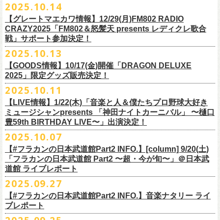
2025.10.14
てきた日」】
＊12/4(木)配信開始予定
Riip Beer他（Ever Green Imports）
＊12/4(木)配信開始予定
注意事項
＊U-NEXT独占ライブ配信詳細
人生を変えた1枚のレコードについて訊く「ロックンロールが降ってきた
◎ フラワーカンパニーズ「神さまツアー」～年末恒例磔磔2デイズ～ 1
＊11/20(木)より配信中
【グレートマエカワ情報】12/29(月)FM802 RADIO
Y.MARKET BREWING
◎ フラワーカンパニーズ「神さまツアー」～年末恒例磔磔2デイズ～ 1
※営利目的のチケットの転売は固くお断り致します。転売チケットは入
◎フラワーカンパニーズ「フラカンの日本武道館 Part2 〜超・今が
日」に、先ごろ、二度目の日本武道館公演を成功させたフラワーカンパ
日目 2023.12.13 京都磔磔
◎「フラカンの横浜アリーナ -リモートライヴ編- 〜生き続けてる事は最
CRAZY2025「FM802＆怒髪天 presents レディクレ歌合
US BREWERY（近日発表！）
日目 2023.12.13 京都磔磔
場をお断りする場合もあ
旬〜」
ニーズのグレートマエカワが登場。自身の音楽人生とフラワーカンパニ
◎ フラワーカンパニーズ「神さまツアー」～年末恒例磔磔2デイズ～ 2
戦」サポート参加決定！
大のメッセージ！〜」
US BREWERY（近日発表！）
◎ フラワーカンパニーズ「神さまツアー」～年末恒例磔磔2デイズ～ 2
りますのでご注意ください。
年末恒例となっている大晦日ライブ「ヤングナイター」改め、「ヤング
配信日：2025年12月5日(金)19:00〜 ※見逃し配信あり
ーズの現在地を語る。
日目 2023.12.14 京都磔磔
＊11/27(木)より配信中
2025.10.13
US BREWERY（近日発表！）
日目 2023.12.14 京都磔磔
※撮影・録音・録画などは禁止とさせていただきます。また開場時のご
デーゲーム’25」の開催が決定！
視聴料：U-NEXT月額会員視聴無料配信URL：
https:
https://donutroll.tokyo/wd/20251110_donut20/
◎『フラワーカンパニーズ「ゾロ目だョ全員集合!〜フラカン33年、野音
自分の席以外の席取りは
【GOODS情報】10/17(金)開催「DRAGON DELUXE
//t.unext.jp/r/flowercompanyz
99年〜」2022.9.23 日比谷野外大音楽堂』
出演アーティスト：
ご遠慮ください。
2025」限定グッズ販売決定！
12月31日(水)＠新代田LIVE HOUSE FEVERにて、今年は14:00からライ
アホマイルド坂本（MC）
※飲食を伴うイベントのため、公演当日、体調不良や発熱症状のある方
ブスタート！
2025.10.11
＊U-NEXT過去ライブ作品配信詳細
10月17日(金)＠名古屋DIAMOND HALLにて開催するフラワーカンパニー
は、来場をご遠慮いただ
年越しのライブ配信はございません。
※配信開始日は変更になる場合があります
【LIVE情報】1/22(木)「音楽と人＆僕たちプロ野球大好き
＊＊＊＊＊＊
ズ presents 「DRAGON DELUXE 2025〜特別編〜」【俺たちのザ・ベス
2月6日（金）
きますようお願いいたします。
チケットの発売日は11月15日(土)。
10月25日(土)よりスタートしたフラワーカンパニーズ ワンマンツアー
ミュージシャンpresents 「神田ナイトカーニバル」 〜樋口
ーーー12/5(金)19:00〜U-NEXTにて独占ライブ配信開始！ーーー
トテンPart2】
◆音楽◆
※ミュージシャンによるトークイベントですが、音楽の話は一切いたし
「フラカンのチョイナチョイナ’25/’26」 ポスターをニワトリ堂にて限定
豊59th BIRTHDAY LIVE〜」出演決定！
①11/20(木)配信開始予定
◎フラワーカンパニーズ「フラカンの日本武道館 Part2 〜超・今が
の限定グッズとして、アクリルキーホルダーの販売が決定！
bird
ませんのでご了承くださ
今年も充実のライブ・
ツアー活動を行なってきたフラカンの2025年のラ
販売致します。
◎「フラカンの横浜アリーナ -リモートライヴ編- 〜生き続けてる事は最
2025.10.07
旬〜」
当日会場にて販売いたします。
THE LOCAL PINTS
い。
『音楽と人』で好評連載中のBUCK∞TICKのベーシスト・樋口豊のコラム
イブ納めとな
る今公演、どうぞお楽しみください！
10月30日(木)9:00〜販売開始となります。
大のメッセージ！〜」 2020.8.27 横浜アリーナ *無観客配信ライブ
配信日：2025年12月5日(金)19:00〜 ※見逃し配信あり
【#フラカンの日本武道館Part2 INFO.】[column] 9/20(土)
「タイガース、今年も優勝だ!!」から派生したトークイベント〈僕たち、
＊数に限りがございます。
視聴料：U-NEXT月額会員視聴無料
「フラカンの日本武道館 Part2 〜超・今が旬〜」＠日本武
◆お笑いステージ◆
公演に関するお問い合わせ LOFT9 Shibuya
プロ野球大好きミュージシャンです！〉presentsによるライヴの開催が決
◎フラワーカンパニーズ大晦日ライブ「ヤングデーゲーム’25」
②11/27(木)配信開始予定
配信URL：
https:
//t.unext.jp/r/flowercompanyz
道館 ライブレポート
レギュラー
https://www.loft-prj.co.jp/schedule/loft9/contact
定！
日時：12月31日（水）OPEN 13:30/ START 14:00
◎ワンマンツアー「フラカンのチョイナチョイナ’25/’26」 ポスター
◎「ゾロ目だョ全員集合!〜フラカン33年、野音99年〜」
2022.9.23 日比
＊＊＊＊＊＊
長州小力
2025.09.27
主催：音楽と人編集部
https://ongakutohito.com/
樋口豊さん59歳の誕生日2日前の開催となる今企画、
会場：新代田LIVE HOUSE FEVER
価格：900円(税込) *送料別
谷野外大音楽堂
まーな
出演は、トークイベントでお馴染みの〈プロ野球大好きミュージシャ
一般チケット発売日：前売 ￥5,500（税込／D代別）※お土産ステッカー
【#フラカンの日本武道館Part2 INFO.】音楽ナタリー ライ
＊サイズ：B2（515mm×728mm）
年末恒例FM802主催のロック大忘年会「FM802 ROCK FESTIVAL RADIO
ン〉たちを中心としたスペシャルバンド（グレートマエカワが参加）、
ブレポート
付き
＊販売期間：2025年10月30日(木)9:00 〜 ※在庫が無くなり次第終了
③12/4(木)配信開始予定
10月25日＠熊本Djangoを皮切りに30箇所31公演を回る全国ワンマンツア
CRAZY 2025」最終日12/29(月)、怒髪天がハウスバンドとなり、一夜限り
2月7日（土）
POLYSICS、そしてフラワーカンパニーズ。
※保護者同伴に限り高校生以下入場可能、当日￥2,
000キャッシュバック
＊2025年11月上旬〜発送予定