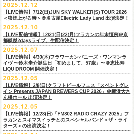
＊以下過去ライブ作品も配信中
ナレーションも担当しております。
2025.12.12
7/4(土)岡山・倉敷新渓園敬倹堂 16:30/17:00 問：キャンディープロモ
ラワーカンパニーズの出演が決定！
一般チケット発売は1月31日。
クハラカズユキ(Dr)
完全生産限定盤のため売り切れ次第販売終了。どうぞお早めに！
『Maximum Top Beat!!』
◎「フラカンの横浜アリーナ -リモートライヴ編- 〜生き続けてる事は最
ぜひチェックしてください！
ーション岡山
どうぞお見逃しなく！
【LIVE情報】7/12(日)JUN SKY WALKER(S) TOUR 2026
フラワーカンパニーズが不定期で行なっている２マンライブ企画「シリ
チケット料金：前売¥5,500(税込/ドリンク代別途要/整理番号付)
3rd Anniversary of Top Beat Club
大のメッセージ！〜」 2020.8.27 横浜アリーナ *無観客配信ライブ
7/5(日)兵庫・神戸クラブ月世界 15:30/16:00 問：清水音泉
＜狼煙上がる時＞＠名古屋Ellectric Lady Land 出演決定！
◎「WALK INN FES! 2026 IN 桜島」
ーズ・人間の爆発」、SCOOBIE Dを迎え、2026年5月に奈良と岐阜での
チケット発売日：2/11(水・祝)
商品詳細：
うつみようこ＆Yokoloco Band “ワンマン！”
◎「ゾロ目だョ全員集合!〜フラカン33年、野音99年〜」
2022.9.23 日比
7/11(土)岐阜・郡上八幡Club Layla 16:30/17:00 問：クラブレイラ
日付：4月4日(土) ,5日(日) ※日割り発表は後日となります
◎「フラカンと行くザ50回転ズの故郷巡りツアー！」
開催が決定！
問い合わせ：十三GABU
LIVE Blu-ray+CD『フラカンの日本武道館 Part2 ～超・今が旬～』
2025.12.10
【公演日】2026/2/5 (木)
3月26日(木)＠KT ZEPP YOKOHAMAで開催される「PON pre WALK
谷野外大音楽堂
7/19(日)東京・有楽町I’M A SHOW 15:15/16:00 問：ネクストロード
会場：南栄リース桜島広場(桜島多目的広場野外ステージ)
日時：2026年4月9日(木) 18:30 OPEN / 19:00 START
内容：Blu-ray+2CD+LIVE PHOTO BOOK(72p） *三方背BOX仕様
【会場】荻窪 TOP BEAT CLUB
THIS WAY〜12年目でも終わらない青春の歌〜」にフラワーカンパニーズ
【LIVE配信情報】12/21(日)22(月)フラカンの年末恒例＠京
◎ フラワーカンパニーズ「神さまツアー」～年末恒例磔磔2デイズ～ 1
8/1(土)福岡・門司BRICK HALL 16:30/17:00 問：ブリックホール
出演：
会場：大阪・堺ファンダンゴ
2025年もお互いに充実のライブを展開してきた両者によるガチンコ対バ
◎フラカン＆ヨコロコ合同企画「俺たちのザ・ベストテン2026」東京編
価格：¥11,000(税込)
【開場/開演】19:00 / 19:30
の出演が決定しました！
都磔磔2daysライブ、生配信決定！
日目 2023.12.13 京都磔磔
8/2(日)福岡・門司BRICK HALL 15:30/16:00 問：ブリックホール
ーゲストアーティスト
出演：フラワーカンパニーズ、ザ50回転ズ
ン、熱すぎるステージになること必至！
【昭和の歌番組を代表する『ザ・ベストテン』のトリビュートLIVE。
発売日：2026年1月30日
【出演】うつみようこ＆Yokoloco Band
本日よりチケット最速先行受付も開始！
2025.12.07
2026年4月18日(土)岩手県二戸市九戸城跡で開催される、結成10周年を迎
◎ フラワーカンパニーズ「神さまツアー」～年末恒例磔磔2デイズ～ 2
チケット料金：5,500円（税込/整理番号付/ドリンク代別）
HEY-SMITH / RHYMESTER / バックドロップシンデレラ / KALMA / 打首
チケット料金：前売り 5,000円(ドリンク代別途)
一般チケット発売は3月8日。
数々の昭和歌謡のカヴァーだけの一夜】
販売場所：フラワーカンパニーズweb shop「ニワトリ堂」
【前売】5,000円 (+1D）
お見逃しなく〜
えるSaToMansion主催のイベント【南部事変 2026】にフラワーカンパニ
日目 2023.12.14 京都磔磔
【LIVE情報】4/30(木)フラワーカンパニーズ・ワンマンラ
※7/4＠倉敷はドリンク代なし、7/19＠東京は全席指定
獄門同好会 / 友部正人 / bacho / THE BOYS&GIRLS
※整理番号あり
どうぞお見逃しなく！
日時：5/19(火)開場18:30／開演19:00
（https://flowercompanyzinc.stores.jp/）、フラワーカンパニーズ ライブ
【当日】5,500円 (+1D）
ーズの出演が決定しました！
イヴ 〜鈴木圭介誕生日「初めまして、57歳」〜＠恵比寿
※高校生以下は当日¥2,000キャッシュバック（
当日年齢を証明できるも
/ SOIL&”PIMP”SESSIONS / フラワーカンパニーズ / SIX LOUNGE / THE
※小学生以上有料、未就学児童入場不可
会場：東京・荻窪TOP BEAT CLUB
会場
【発売場所】イープラス／Peatix
◎「PON pre WALK THIS WAY〜12年目でも終わらない青春の歌〜」
LIQUIDROOM 開催決定！
■U-NEXT問い合わせ：
https://help.
unext.jp/info-video/detail/
info403b
の（学生証、保険証など）
のご提示が必要となります）
FOREVER YOUNG / ENTH / Hump Back / The Birthday (クハラカズユ
チケット発売：2026年1月31日(土)午前10時～
◎フラワーカンパニーズpresents『シリーズ・
人間の爆発』
出演：
※完全生産限定盤のため、生産分完売次第販売終了
【一般発売日】12/13 10:00〜
日時：2026年3月26日(木) 開場17:30 / 開演18:30
◎SaToMansion 10th anniversary festival【南部事変 2026】
2025.12.05
一般チケット発売日：3月28日(土)
キ, ヒライハルキ, フジイケンジ)
イープラス
https://eplus.jp/sf/detail/
4450790001-P0030001
日時：5月30日(土) 開場 16:30 / 開演 17:00
真城めぐみ(Vo)
【イープラス URL】
https://eplus.jp/sf/detail/4450650001-P0030001
会場：KT ZEPP YOKOHAMA
▼CM 概要
日時：2026年4月18日(土) 開城 10:00 / 閉城 17:30 予定
ー鹿児島アーティスト
会場：奈良NEVER LAND
うつみようこ(Vo)
【LIVE情報】2/8(日)クラフトビールフェス「スペントグレ
【Peatix URL】
https://peatix.com/event/4740570
出演：Hump Back/四星球/フラワーカンパニーズ … and more!!
TOYOTA RAV4「LOVE FOREVER」篇
会場：岩手県二戸市九戸城跡
https://www.city.ninohe.lg.jp/info/335
人性補欠 / Tonto / その日暮らし / 花想い / Noisy Laf / 椿井紗代 / Wiθ /
日時：2026年4月11日(土) 16:30 OPEN / 17:00 START
出演：フラワーカンパニーズ/SCOOBIE DO
鈴木圭介(Vo)
イン Presents JAPAN BREWERS CUP 2026」＠横浜大さ
【入場順】1.イープラス 2.Peatix
チケット料金：¥5,0OO(1F立ち見)¥6,0OO 1Drink別(2F指定席)
＊TOYOTA「RAV4」オフィシャルサイト：
https:/
/toyota.jp/rav4/
その他詳細：SaToMansion 公式サイト：
https://satomansion.com/
Poly lism / DJ Msize /ともそだちBAND / +オーディショングランプリ
ん橋ホール 出演決定！
会場：島根・出雲アポロ
チケット料金：前売り¥5.200(税込/D別/整理番号付)
ミスター小西(Vo)
2026年2月 「初恋の嵐 西山達郎生誕祭～初恋の嵐 カモンアゲイン!2026
【問】TOP BEAT CLUB 03-6913-5433 info@topbeatclub.com
※1Drink別
竹原ピストルさん（バンド編成）との対バンライブが決定！
ーー
出演：フラワーカンパニーズ、ザ50回転ズ
一般チケット発売日：2026年3月8日(日)
奥野真哉(Key)
～」開催ゲストボーカルとして、
2025.12.05
※入場制限:4歳以上チケット必要
■チケット先行発売
チケット料金：前売り 5,000円(ドリンク代別途)
問い合わせ：奈良NEVER LAND
http://nara-neverland.
com/pc/info.html
中森泰弘(G)
鈴木圭介に出演が決定！
※チケット整理番号付き
【LIVE情報】12/28(日)「FM802 RADIO CRAZY 2025」フ
◎竹原
ピストル“
竹原
ピストルとフラワーカンパニーズのツーマンライブ”
・イープラス 12/29 12:00~
※整理番号あり
竹安堅一(G)
＊チケット最速先行受付：2026年12月22日(月)20:00〜
ラカンとスキマスイッチとのスペシャルバンド＜ザ・ライ
日時：2026年2月18日（水）OPEN 18:15/START 19:00
・WALK INN STUDIO！099-296-9888
※小学生以上有料、未就学児童入場不可
日時：5月31日(日) 開場 15:30 / 開演 16:00
グレートマエカワ(B)
◎「初恋の嵐 西山達郎生誕祭～初恋の嵐 カモンアゲイン!2026～」
ターズ＞の出演決定！
https://eplus.jp/pon-walkthisway/
会場：渋谷duo MUSIC EXCHANGE
・CAPARVOプレガイド 099-227-0337
チケット発売：2026年1月31日(土)午前10時～
会場：岐阜柳ヶ瀬ANTS
クハラカズユキ(Dr)
日時：2026年2月11日（祝）17:00開場 / 17:30開演