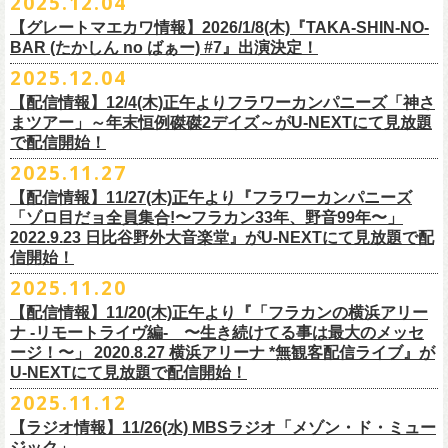
2025.12.04
出演：
竹原
ピストル、フラワーカンパニーズ
・イープラス
https://eplus.jp/sf/
detail/4450820001-P0030001
出演フラワーカンパニーズ/SCOOBIE DO
チケット料金：前売¥5,500(税込/ドリンク代別途要/整理番号付)
会場：東京新代田FEVER
問合せ：HOT STUFF PROMOTION 03-5720-9999(平日12:00〜18:00)
竹原ピストルBand Member：
【グレートマエカワ情報】2026/1/8(木)『TAKA-SHIN-NO-
その他詳細：オフィシャルホームページ
・出雲アポロ店頭
チケット料金：前売り¥5.200(税込/D別/整理番号付)
チケット発売日：2/11(水・祝)
出演：初恋の嵐
G・外園一馬
BAR (たかしん no ばぁー) #7』出演決定！
http://ongaku-heiya.com/
walkinnfes/
一般チケット発売日：2026年3月8日(日)
問い合わせ：TOP BEAT CLUB
【ゲストミュージシャン】
B・佐藤慎之介
2025.12.04
日時：2026年4月12日(日) 15:30 OPEN / 16:00 START
問い合わせ：柳ヶ瀬アンツ
http://www.
ants69.com/information.html
guitar : 木暮晋也（Hicksville）/玉川裕高 key : 高野勲
MR.PAN (THE NEATBEATS) と奥野真哉 (SOUL FLOWER UNION)がホス
Dr・伊藤哲平
オフィシャルSNS
会場：徳島GRINDHOUSE
【ゲストボーカル】
【配信情報】12/4(木)正午よりフラワーカンパニーズ「神さ
トを務める大人気BAR、『TAKA-SHIN-NO-BAR (たかしん no ばぁー)』
Key・斎藤渉
・X：@WalkInnFes
出演：フラワーカンパニーズ、ザ50回転ズ
鈴木圭介（フラワーカンパニーズ）
まツアー」～年末恒例磔磔2デイズ～がU-NEXTにて見放題
が次回は新春1月にオープン！お客様(ゲスト)を迎えてたっぷりと根掘り
2026年2月6日(金)～8日(日)
に横浜大さん橋ホールで開催する日本最大の
チケット料金：スタンディング¥6,600（整理番号付き、税込、
ドリンク
・Instagram：walkinnfes
チケット料金：前売り 5,000円(ドリンク代別途)
で配信開始！
安部コウセイ（HINTO,スパルタローカルズ）
葉掘り、口外無用の大爆笑トークをお届けする名トークイベント！
クラフト
ビールフェス
【スペントグレイン Presents JAPAN BREWERS
別）
※整理番号あり
岩崎慧（セカイイチ）
2025.11.27
(ゲストを迎えての想い出ソング・セッション・コーナーもあり！？)
CUP 2026】にフラワーカンパニーズの出演が決定！
一般発売日：未定
※小学生以上有料、未就学児童入場不可
チケット料金：6500円+D代
こちらのイベントにグレートマエカワが出演致します。
フラカンの出演は2/8(日)のみとなります。
【配信情報】11/27(木)正午より『フラワーカンパニーズ
問合せ：SOGO TOKYO ☏03-3405-9999 (月-土 12:00～13:00 / 16:00～
チケット発売：2026年1月31日(土)午前10時～
チケット発売日：12/20（土） 正午（12時）
「ゾロ目だョ全員集合!〜フラカン33年、野音99年〜」
19:00 ※日曜・祝日を除く)
イープラス
https://eplus.jp/sf/detail/
4450640001-P0030001
チケット受付url：
https://t.livepocket.jp/e/cimv1
2022.9.23 日比谷野外大音楽堂』がU-NEXTにて見放題で配
『TAKA-SHIN-NO-BAR (たかしん no ばぁー) #7』
どうぞお楽しみに！
信開始！
新春初笑い！今年も(は)良い年 2026！
【日程】2026/1/8 (木)
■スペントグレイン Presents JAPAN BREWERS CUP 2026
2025.11.20
年末恒例FM802主催のロック大忘年会「FM802 ROCK FESTIVAL RADIO
【会場】荻窪 TOP BEAT CLUB
開催日時：2026年2月6日（金）～8日（日） ＊フラワーカンパニーズの
CRAZY 2025」の「LIVE HOUSE Antenna -BEYOND ZERO Garage-」に
【配信情報】11/20(木)正午より『「フラカンの横浜アリー
【開場／開演】19:00／19:30
出演は2/8(日)
フラワーカンパニーズとスキマスイッチによるスペシャルバンド＜ザ・
ナ -リモートライヴ編- 〜生き続けてる事は最大のメッセ
【前売】￥4000 (+2D)
開催地：横浜大さん橋ホール（〒231-0002 神奈川県横浜市中区海岸通1-
ライターズ＞が登場！
ージ！〜」 2020.8.27 横浜アリーナ *無観客配信ライブ』が
【当日】￥4500 (+2D)
1-4）
3日目12/28(日)、”年忘れ‼ レディクレSP 第3夜『レディクレ初参！フラ
U-NEXTにて見放題で配信開始！
12/21(日)、22(火)に開催するフラワーカンパニーズ ワンマンツアー「フ
【ホスト】MANABE “MR.PAN” TAKA SHI (THE NEATBEATS)／OKUNO
開催時間及び入場料：
カンとスキマのスペシャルバンド＜ザ・
ライターズ＞ ！』”と題し、スペ
ラカンのチョイナチョイナ’25/’26」の京都公演であり、年末恒例
磔
磔
2デ
2025.11.12
SHIN YA (SOUL FLOWER UNION)
2月6日（金）16:00～22:00, 前売り900円 当日1,200円
シャルなステージをお届けします！
イズの生配信が決定！
【ラジオ情報】11/26(水) MBSラジオ「メゾン・ド・ミュー
【お客様】増子直純 (怒髪天)／グレートマエカワ (フラワーカンパニーズ)
2月7日（土）11:00～21:00, 前売り1,200円 当日1,500円
どうぞお楽しみに〜
ジック」