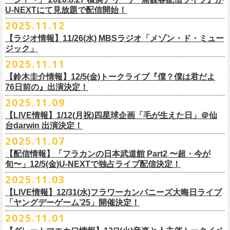
【当日】￥4500 (+2D)
1-4）
3日目12/28(日)、”年忘れ‼ レディクレSP 第3夜『レディクレ初参！フラ
U-NEXTにて見放題で配信開始！
12/21(日)、22(火)に開催するフラワーカンパニーズ ワンマンツアー「フ
【ホスト】MANABE “MR.PAN” TAKA SHI (THE NEATBEATS)／OKUNO
開催時間及び入場料：
カンとスキマのスペシャルバンド＜ザ・
ライターズ＞ ！』”と題し、スペ
ラカンのチョイナチョイナ’25/’26」の京都公演であり、年末恒例
磔
磔
2デ
2025.11.12
SHIN YA (SOUL FLOWER UNION)
2月6日（金）16:00～22:00, 前売り900円 当日1,200円
シャルなステージをお届けします！
イズの生配信が決定！
【ラジオ情報】11/26(水) MBSラジオ「メゾン・ド・ミュー
【お客様】増子直純 (怒髪天)／グレートマエカワ (フラワーカンパニーズ)
2月7日（土）11:00～21:00, 前売り1,200円 当日1,500円
どうぞお楽しみに〜
ジック」
【チケット発売】イープラス
2月8日（日）11:00～19:00, 前売り1,100円 当日1,400円
毎年恒例、ほぼ被りなしの京都磔磔2days、
お得になる2days通し視聴チ
鈴木圭介57歳の誕生日に恵比寿
LIQUIDROOMNにてワンマンライブ開催
2025.11.11
【イープラスURL】
https://eplus.jp/sf/detail/4446640001-P0030001
◎「FM802 ROCK FESTIVAL RADIO CRAZY 2025」
ケットの販売もあり！
■11月26日(水)深夜25:30〜 MBSラジオ「メゾン・ド・ミュージック」
決定！
【チケット発売日】12/6 10:00〜
【鈴木圭介情報】12/5(金)トークライブ『僕？僕は君だよ
チケット：
https://eplus.jp/sf/
detail/4430060001-P0030001
LIVE HOUSE Antenna -BEYOND ZERO Garage-
アーカイブ視聴も両日12/30(火)23:59まで可能です（
チケットのご購入は
＊鈴木圭介、グレートマエカワが11月の４週目パーソナリティを担当
76日前の』出演決定！
＊椅子席となります
12月28日(日)16:35〜 -
同日19:00まで）。
https://www.mbs1179.com/mm/
◎フラワーカンパニーズ・ワンマンライヴ
「フラカンの日本武道館 Part2 〜超・今が旬〜」の映像作品が
出店ビール会社：
年忘れ‼ レディクレSP 第3夜
2025.11.09
〜鈴木圭介誕生日「初めまして、57歳」〜
12/5(金)19:00よりU-NEXTにて配信されることを記念して、過去のライブ
渥美半島醸造
『レディクレ初参！フラカンとスキマのスペシャルバンド＜ザ・
ライタ
視聴チケット発売スタート！
【LIVE情報】1/12(月祝)四星球企画「毛が生えた日」＠仙
日時：2026年4月30日(木) 開場18:15／開園19:00
映像４作品が同じくU-NEXTで配信決定！
ISEKADO
ーズ＞ ！』
どうぞ、お楽しみに！
台darwin 出演決定！
会場：恵比寿
LIQUIDROOM
West Coast Brewing
出演：ザ・ライターズ（フラワーカンパニーズ＋スキマスイッチ）
チケット料金：前売り¥5,700(税込/整理番号付/ドリンク代別途要) *記念バ
2025.11.07
先日配信された「フラカンの横浜アリーナ -リモートライヴ編- 〜生き続
OGA BREWING
イベントオフィシャルサイト：
https://radiocrazy.fm/
◎フラワーカンパニーズ ワンマンツアー「フラカンのチョイナチョイ
ッヂ付
けてる事は最大のメッセージ！〜」 2020.8.27 横浜アリーナ *無観客配信
【配信情報】「フラカンの日本武道館 Part2 〜超・今が
オラホビール
「フラカンの日本武道館 Part2 〜超・今が旬〜」の映像作品が
ナ’25/’26」
JUN SKY WALKER(S) TOUR 2026 “READH TO GO”の対バンシリーズ＜
一般チケット発売日：2026年3月15日(日)10:00
旬〜」12/5(金)U-NEXTで独占ライブ配信決定！
ライブに続く第2弾として、
「フラカンの日本武道館 Part2 〜超・今が旬〜」の映像作品が
Kakegawa Farm Brewing
12/5(金)19:00よりU-NEXTにて配信されることを記念して、
過去のライブ
12月21日(日) 開場15:30/開演16:00 〜竹安56〜 ＊会場チケット完売
狼煙上がる時＞7/12(日)名古屋公演にフラワーカンパニーズの出演が決定
ネクストロード 03-5114-7444（平日14:00〜18:00）
本日11月27日(木)正午より『フラワーカンパニーズ「ゾロ目だョ全員集
12/5(金)19:00よりU-NEXTにて配信されることを記念して、過去のライブ
2025.11.03
KANKIKU BREWERY
映像４作品が同じくU-NEXTで配信決定！
12月22日(月) 開場18:30/開演19:00 フラカンのロックンロール大会 ＊
しました！
合!〜フラカン33年、野音99年〜」2022.9.23 日比谷野外大音楽堂』の配
映像４作品が同じくU-NEXTで配信決定！
京都醸造
会場チケット(5,200円) 残り僅か
【LIVE情報】12/31(水)フラワーカンパニーズ大晦日ライブ
信が開始しました！
CRAFT
BANK
第1弾として、本日11月20日(木)正午より『「フラカンの横浜アリーナ -リ
「ヤングデーゲーム’25」開催決定！
＊生配信詳細
◎JUN SKY WALKER(S) TOUR 2026 ”READH TO GO”＜狼煙上がる時＞
U-NEXT月額会員の方は、追加料金なくお楽しみいただけます。
先日配信された「フラカンの横浜アリーナ -リモートライヴ編- 〜生き続
CRAFT
BEER BASE
モートライヴ編- 〜生き続けてる事は最大のメッセージ！〜」
＜アーカイブ視聴期間：〜2025/12/30(火)23:59まで（※
2日間共通 ）＞
日時：2026年7月12日(日) 開場16:45/開演17:30
2025.11.01
けてる事は最大のメッセージ！〜」 2020.8.27 横浜アリーナ *無観客配信
CRAFTROCK BREWING
2020.8.27 横浜アリーナ *無観客配信ライブ』の配信が開始しました！
視聴チケット料金：
会場：名古屋Ellectric Lady Land