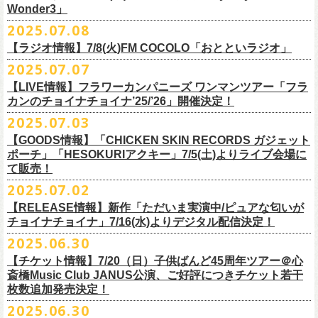
一般チケット発売日：
Wonder3」
③この
#フラカン
キャンペーンポストをリポストしてください
ゲスト：スキマスイッチ
◎7/16(水)デジタルリリース
10/25〜12/22公演＞8月30日(土)
◎「FUNKIST & RED JETS & MAIRO 25th Anniversary LIVE」
encore
2025.07.08
https://www.youtube.com/watch?
＊「ただいま実演中 / ピュアな匂いがチョイナチョイナ」
v=BR4CmNuGCLg&t=28
■7月11日(金) 14:00〜18:45 エフエム長崎「Fly-Day Wonder3」
1/17〜3/14公演＞10月18日(土)
日程：2025年10月5日(日) OPEN 16:00 START 16:25
EN1 涙よりはやく走れ
上記①②③を行って、キャンペーンへの応募が完了。
https://SPACESHOWERFUGA.lnk.
to/tadaima_pure
【ラジオ情報】7/8(火)FM COCOLO「おとといラジオ」
＊鈴木圭介、グレートマエカワ コメントOA！
会場：富山MAIRO
EN2 はぐれ者讃歌
抽選で、合計6名様にスペシャルグッズを
プレゼントいたします！
■vol.1
https://www.fmnagasaki.co.jp/program/wonder3/
2025.07.07
出演：フラワーカンパニーズ、FUNKIST、RED JETS、THE
EN3 真冬の盆踊り
■7月8日(火)18:00〜19:00 FM COCOLO「おとといラジオ」
ゲスト：加藤ひさし、古市コータロー(THE COLLECTORS)
＊「ザッツオーライ」
SANDMA（O.A）
【LIVE情報】フラワーカンパニーズ ワンマンツアー「フラ
＊鈴木圭介、グレートマエカワ コメントOA！
9/20(土)「フラカンの日本武道館 Part2 〜超・今が旬〜」開催に向け、た
https://www.youtube.com/watch?
https://SPACESHOWERFUGA.lnk.
v=kTtAgK2Iq4A&t=2345s
to/thatsallright
カンのチョイナチョイナ’25/’26」開催決定！
チケット料金：前売:¥5000 ※入場時別途ドリンク代¥600要
encore2
https://x.com/ototoi_radio
くさんの人にフラカンの魅力を届けてくださいね！
2025年9月20日(土)開催、フラワーカンパニーズ日本武道館ワンマンライ
プレイガイド：
https://eplus.jp/sf/detail/4369140001
EN4 NUDE CORE ROCK’N’ROLL
2025.07.03
ブ「フラカンの日本武道館 Part2 〜超・今が旬〜」オフィシャルグッズ
■vol.2
＊「すべての若さなき野郎ども」
スペシャルグッズ内容；
を一挙公開！
ゲスト：Hump Back
https://SPACESHOWERFUGA.lnk.
to/subetenowkasanakiyaroudomo
【GOODS情報】「CHICKEN SKIN RECORDS ガジェット
◎世界でひとつだけのフラカンオリジナルTシャツ（「フラカンの日本武
そして、本日より、事前通販受付をスタートいたします。
https://www.youtube.com/watch?
v=6XTayyWwFP0&t=6s
ポーチ」「HESOKURIアクキー」7/5(土)よりライブ会場に
道館 Part2」ライブ写真をプリント・デザインしたTシャツ）：1名様
て販売！
＊「友達100万人」
◎「フラカンの日本武道館 Part2」グッズ サイン入り（何が届くかはお
一部商品は製造に時間を要するため、7/22(火)より生産開始となります。
■vol.3
https://SPACESHOWERFUGA.lnk.
to/tomodachihyakumannin
2025.07.02
フラワーカンパニーズ 新作グッズが登場！
楽しみ）：5名様
それを踏まえ、【7/21(月祝)23:59まで】にご注文いただいた超早期ご購
ゲスト：根本要（スターダスト☆レビュー）
◎うつみようこ＆YOKOLOCO BAND
【RELEASE情報】新作「ただいま実演中/ピュアな匂いが
入対象の方には、確実にお届け＆超早期ご注文特典ステッカー（裏面に
https://www.youtube.com/watch?
v=OMoBtAjSn-w
日時：12/23(火)Open 18:00 / Start 19:00
チョイナチョイナ」7/16(水)よりデジタル配信決定！
充電器やケーブル、モバイルバッテリーなどまとめて持ち運びできる
※キャンペーン参加にはXアカウントが必要となります。
メンバーからのお礼メッセージ入り）をお付けいたします！
会場：京都磔磔
2025.06.30
「CHICKEN SKIN RECORDS ガジェットポーチ」、
※賞品の選択は出来ません。予めご了承ください。
■vol.4：山里亮太（南海キャンディーズ）
フラワーカンパニーズが20枚目のアルバム『正しい哺乳類』
を今年1月に
チケット料金：前売¥5000 / 当日¥5500
7/9(水)に発売する企画アルバム『HESOKURI ～オリジナルアルバム未収
【チケット情報】7/20（日）子供ばんど45周年ツアー＠⼼
7/22(火)以降のご注文＆公演当日ご購入の方にもなるべくお届けできるよ
https://youtube.com/live/_ipE-
Na37yY
リリースしたばかりの中、早くも新曲2曲を制作！
チケット取り扱い：
録集～』発売を記念した「HESOKURIアクキー」、
斎橋Music Club JANUS公演、ご好評につきチケット若干
★応募方法
う製作したいと思いますが、商品によって、場合によっては完売となる
そのタイトルは「ただいま実演中」と「
ピュアな匂いがチョイナチョイ
・磔磔店頭（販売中）
こちらの2種を
7/5(土)フラワーカンパニーズ アコースティック・ワンマ
枚数追加発売決定！
1.キャンペーン公式ページ
https://flowercompanyz.mixlist.app/
にアクセ
可能性がございます。ご希望の方はどうぞお早めにご注文ください！
■vol.5
ナ」。
・7/12(土)10:00〜7/24(木)23:59 イープラスプレオーダー
ンツアー 「フォークの爆発2025～座って演奏するスタイルです～」＠
喜
2025.06.30
スします。
ゲスト：大槻ケンヂ（筋肉少女帯/特撮/オケミス）
出来立てほやほやの今2曲をダブルAサイドシングルとして7/
16(水)にデジ
・8/9〜 一般発売（イープラス）