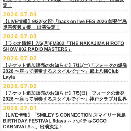
また払い戻しのご希望の方は、大変お手数ですが、来月8月末までに、
定！
福島県公演
・ファンクラブ優先でご購入の方は ヤングフラワーズ
開場15:30 開演16:00
2026.07.03
flocommail@youngflowers.jp まで
↓
【LIVE情報】9/22(火祝)「back on live FES 2026 能登半島
・プレイガイドでご購入の方は flowerotegami@gmail.com まで
災害復興支援 」出演決定！
◎フラワーカンパニーズ 「フラカンのクアトロツアー
ご連絡いただきますようお願い致します。
＜振替日程＞
2026.07.03
2026」
◎チャリティーグッズ「思いのチャーム」（*リフレクターチャーム）
ご来場くださる皆様はどうぞお気をつけて会場までいらしてください。
【ラジオ情報】7/6(月)FM802「THE NAKAJIMA HIROTO
■2026年12月18日（金） 鶴 5周⽬の47都道府県ツアー「鶴フェスへの
価格：各600円（税込）
11月1日、2日に@Zepp DiverCity Tokyoで開催されるSHELTER35周年を
SHOW 802 RADIO MASTERS」
道」福島県公演
・10/10(土)渋谷クラブクアトロ OPEN 16:15 START 17:00 問：ネ
カラー：白、緑、赤オレンジ
締めくくるファイナル2DAYSイベント「SHELTER 35th Anniversary
フラワーカンパニーズ メンバー、スタッフ一同
2026.07.02
開場18:30 開演19:00
クストロード
Finale ” ZeppがSHELTERになります ” 」のDAY2にフラワーカンパニーズ
■7月6日(月)14:00〜17:51 FM802「THE NAKAJIMA HIROTO SHOW 802
会場：福島県・OUTLINE 出演：鶴 / フラワーカンパニーズ
チケットぴあ
【チケット追加販売のお知らせ】7/11(土)「フォークの爆発
の出演が決定！
RADIO MASTERS」
9/19(土)開催「いしがきMUSIC FESTIVAL2026」に出演決定！
※開場開演時間が変更になります。ご注意ください。
イープラス
2026 〜座って演奏するスタイルです〜」郡上八幡Club
SHELTER35周年を締めくくるファイナルをサバシスターと一緒にお祝い
＊鈴木圭介、グレートマエカワ 生出演(17:00台出演予定）
今年はマチナカステージにてアコースティックライブの出演となりま
詳細：
https://afrock.jp/live/
21483/
ローチケ
Layla
させていただきます！
https://funky802.com/masters/
す。
2026.07.02
8/1(土)12:00よりチケット一般発売スタート！
・10/24(土)広島クラブクアトロ OPEN 16:15 START 17:00 問：キ
◎「SHELTER 35th Anniversary Finale ” ZeppがSHELTERになります ”
【チケット追加販売のお知らせ】7/5(日)「フォークの爆発
お待ちしております！
ーーーーーーーーーーー
ャンディー・プロモーション
DAY2」
2026 〜座って演奏するスタイルです〜」神戸クラブ月世界
＊振替公演にご来場が難しい方へ以下払い戻しのご案内です。
チケットぴあ
日時：2026年11月2日(月)
2026.07.01
◎「いしがきMUSIC FESTIVAL2026」
イープラス
会場：Zepp DiverCity Tokyo
日程：2026年9月19日(土)
【LIVE情報】「SMILEY’S CONNECTION スマイリー原島
ローチケ
＜払い戻し期間＞
出演：サバシスター、フラワーカンパニーズ
BIRTHDAY FESTIVAL 6days ～ ハメチ a-GOGO
会場：岩手県盛岡市盛岡城跡公園を中心に開催
チケット料金：オールスタンディング：¥3,935、２Ｆ指定：¥3,935 ※
7月13日 10:00～7月27日 23:59
◎「Handmade Rockふきん」
CARNIVAL!!～」出演決定！
チケット発売日：8月1日(土)12:00
・10/25(日)梅田クラブクアトロ OPEN 15:15 START 16:00 問：清
ドリンク代別 ※未就学児入場不可
価格：￥1,200(税込）
※TSURUKAI先行、
その他プレイガイドなどで4月19日福島公演のご購入