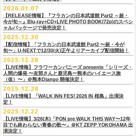
※販売ページは、2月21日0時以降に表示されます。ご了承ください。
S ： 身丈66cm / 身幅55cm / 肩幅52cm / 袖丈21cm
6/11(木)香川・高松燦庫(sanko) 18:30/19:00 問：燦庫-
問い合わせ：
G.I.P.
https://www.gip-web.co.jp/t/info
本とコーラスと小
2026.01.07
物の楽器などで構成するライヴ』です
M ： 身丈70cm / 身幅58cm / 肩幅55cm / 袖丈23cm
◎STUDIO 841 PRESENTS LIVE 2026-1「前ベン」
SANKO-/TOONICE
・5月31日(日) 開場 15:30 / 開演 16:00
日時：6/28(日) 開場15:30/開演16:00
注意事項
L ： 身丈74cm / 身幅61cm / 肩幅58cm / 袖丈25cm
【RELEASE情報】『フラカンの日本武道館 Part2 ～超・
【公演日】2026/2/7 (土)
6/13(土)三重・鳥羽水族館 18:15/18:45 問：ネクストロード
ーーーーーーーーーーーーーー
4月5日(日) 友部正人さんとの２マンライブ＠熊本Djangoの一般発売日に
会場：岐阜柳ヶ瀬ANTS
会場：札幌musica hall cafe
※営利目的のチケットの転売は固くお断り致します。転売チケットは入
XL ： 身丈78cm / 身幅64cm / 肩幅61cm / 袖丈27cm
今が旬～』Blu-ray+CD+LIVE PHOTO BOOK(72p)のスペシ
【開場/開演】16:30/17:00
チケット料金：4,800円（税込/整理番号付/ドリンク代別）
＊【オフィシャルサイト先行】
つきまして、
出演：フラワーカンパニーズ/SCOOBIE DO
チケット料金：4,800円（税込/整理番号付/ドリンク代別）
場をお断りする場合もあり
ャルパッケージで発売決定！
※上記サイズはあくまでも目安の寸法です
【会場】スタジオ841 埼玉県大里郡寄居町寄居1010
※6/13＠鳥羽はドリンク代なし
受付期間：
4/4(
土
)21:00
～
4/30(
木
)23:
59
◎「オクノマサヒコ Japan Tour2026初夏の陣〜奥野還暦イヤー記念
当初2月7日(土)でご案内しておりましたが、諸事情により、
チケット料金：前売り¥5.200(税込/D別/整理番号付)
※高校生以下は当日¥2,000キャッシュバック（
当日年齢を証明できるも
ますのでご注意ください。
2025.12.30
【出演】湯川トーベン、グレートマエカワ
※高校生以下は当日¥2,000キャッシュバック（
当日年齢を証明できるも
受付
URL
：
‘
https://eplus.jp/
sambomaster/
祭〜」
2月11日(水祝)からの発売に変更となりました。
一般チケット発売日：2026年3月8日(日)
の（学生証、保険証など）
のご提示が必要となります）
※撮影・録音・録画などは禁止とさせていただきます。また開場時のご
【チャージ】￥4,000
【配信情報】「フラカンの日本武道館 Part2 〜超・今が
の（学生証、保険証など）
のご提示が必要となります）
枚数制限
ご予定していただいた皆さまにはご迷惑おかけしますが、何卒宜しくお
プレイガイド：
一般チケット発売日：3月28日(土)
自分の席以外の席取りは
【予約】
旬〜」U-NEXTで12/30(火)正午よりアーカイブ配信開始！
一般チケット発売日：3月8日(日)10:00
・ライブハウス公演：お
1
人様
1
公演につき
1
枚まで
＊5/15(金)大阪ムジカジャポニカ
願い致します。
イープラス
お問い合わせ : 浮雲社中
contact@ml.ukigmo.org
ご遠慮ください。
https://www.facebook.com/p/%E3%82%B9%E3%82%BF%E3%82%B8%
プレイガイドなど詳細はライブページにてご確認ください
当落結果：
2025.12.28
5/2(
土
)13:00
予定
DJ&LIVE オクノマサヒコ
2024年9月に荻窪TOP BEAT CLUBでフラワーカンパニーズ＆うつみよう
問い合わせ：柳ヶ瀬アンツ
http://www.
ants69.com/information.html
※マスクの着用は任意となりますが、過度な発声や他のお客様のご迷惑
E3%82%AA%EF%BC%98%EF%BC%94%EF%BC%91-
https://flowercompanyz.com/live/2026/01/30/8956
入金期限：
5/4(
月
)21:00
(奥野真哉、グレートマエカワ)
◎フラワーカンパニーズ presents 「シリーズ・人間の爆発 〜
友部
さん
と
こ＆YOKOLOCO BAND合同企画として初開催、昨年は毎年恒例のフラワ
となる声量はお控えく
【LIVE情報】フラワーカンパニーズ presents「シリーズ・
61550212223544/
発券開始日：各公演日
10
日前～
ゲストDJ:45CLUB（mic&VITON6969）
鹿児島ー熊本のハイエース旅〜」
ーカンパニーズ主催イベント「DRAGON DELUXE」の特別編として11月
人間の爆発 〜友部さんと鹿児島ー熊本のハイエース旅
ださい。
＊追加された6/28(日)札幌公演は3/28(土)からの発売になります
ーーーーーーーーーーーーーー
18:00〜
日時：2026年4月5日(日) 開場14:30 開演15:00
（仮）〜」＠熊本Django 開催決定！
に名古屋DIAMOND HALで行ったスペシャル企画「俺たちのザ・ベストテ
※飲食を伴うイベントのため、公演当日、体調不良や発熱症状のある方
¥3,000(ドリンク別)
会場：熊本Django
ン」。
は、来場をご遠慮いただ
2025.12.28
◎「まいう〜ロックフェス2026」
6/28(日) 札幌musica hall cafe 開場15:30/開演16:00 問：浮雲社中
整理番号あり
出演：フラワーカンパニーズ、
友部
正人
1978年〜1989年まで放送されていた伝説の歌番組【ザ・ベストテン】の
きますようお願いいたします。
【LIVE情報】「WALK INN FES! 2026 IN 桜島」出演決
【公演日】2026/2/10 (火)
チケット料金：4,800円（税込/整理番号付/ドリンク代別）
U25(25歳以下〜入場ラスト・要証明)¥2,000(D別）
チケット料金：5200円（税込/ドリンク代別/整理番号付）
トリビュート企画として、誰もが口ずさめる当時ヒットした歌謡曲のみ
※ミュージシャンによるトークイベントですが、音楽の話は一切いたし
定！
【開場/開演】18:30/19:00
※高校生以下は当日¥2,000キャッシュバック（
当日年齢を証明できるも
2/28 19時よりこちらのフォームで予約開始！
一般チケット発売日：2026年2月11日(水祝)10:00
で全て構成するカヴァーライヴとなる今企画。同時代に音楽に目覚めた
ませんのでご了承ください。
2025.12.22
【会場】荻窪 TOP BEAT CLUB
の（学生証、保険証など）
のご提示が必要となります）一般チケット一
https://musicaja.info/11920
釜石市民ホール TETTOで開催される「Mobstyles presents
プレイガイド：イープラス
バンドマンたちが数々の昭和歌謡曲へのリスペクトを全身全霊でぶつけ
【出演】オーバーオールズ（石塚英彦、三宅伸治、グレートマエカワ、
般チケット発売日：3月28日(土)10:00
【LIVE情報】3/26(木)「PON pre WALK THIS WAY〜12年
KOKOKARA」にフラワーカンパニーズの出演が決定！
問い合わせ：熊本Django
る、そのスペシャルなステージの噂は各所に拡がり、次回への熱望の声
公演に関するお問い合わせ 新宿ロフトプラスワン 03-3205-6864
石塚幸作）／GSK／どんぐりパワーズ／工膝わたる（THE NUGGETS）
目でも終わらない青春の歌〜」＠KT ZEPP YOKOHAMA 出
フラワーカンパニーズのアコースティック企画「
フォークの爆発2026」
＊5/16(土)広島bar edge
本日よりオフィシャル先行の受付もスタート！
を受け、「俺たちのザ・ベストテン2026」の開催が決定！
主催：音楽と人編集部 https://ongakutohito.com/
【前売】￥5,000 ( +1D)
演決定！
の開催が決定！
DJ&LIVE オクノマサヒコ
東日本大震災から15年、新たなスタートを応援するイベント、ぜひお待
トークイベント〈第11回！ 僕たち、プロ野球大好きミュージシャンで