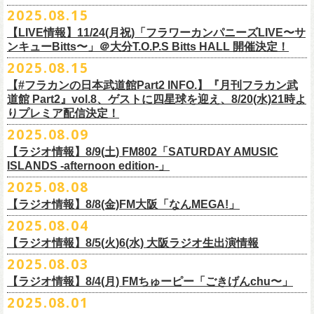
本番を3日後に控えた４人でのお喋り、どうぞお楽しみに！
が響き渡った。“星のブルペン”での、夜空から降り注ぐ星の光のような照
2025.08.15
■8月24日(日) 7:00～10:00 TOKAI RADIO（FM929）『Morning
明演出も忘れがたい。
【LIVE情報】11/24(月祝)「フラワーカンパニーズLIVE〜サ
Delight』
◎「フラカンの日本武道館 Part2 オフィシャルガチャ」
武道館公演チケットは、9/19(金)
まで各プレイガイドにて前売チケット発
もちろん“深夜高速”や“感情七号線”、“馬鹿の最高”“真冬の盆踊り”といっ
ンキューBitts〜」＠大分T.O.P.S Bitts HALL 開催決定！
＊グレートマエカワ インタビューOA
1回：500円(税込)
売中！
た、それ以前発表の名曲たちも会場を盛り上げる。「久々の曲を」とい
2025.08.15
https://www.tokairadio.co.jp/program/md/
全16種類
また、フラカン武道館応援企画として四星球とPIGGSが出演、
9/18(木)高
う紹介と共に、1998年発表のアルバム『マンモスフラワー』の最後に収
BRAHMAN ｢tour viraha 2026｣の
※フィギュア・チェキ・トートの引換券が出た時は、当日中にお引
【#フラカンの日本武道館Part2 INFO.】『月刊フラカン武
き換
円寺HIGHで開催される「SET YOU FREE〜VS SERIES」にグレートマ
録された“虹の雨あがり”が始まった瞬間には、観客たちからどよめきにも
3月22日(日) 愛知 名古屋ReNY limited公演にフラワーカンパニーズの出演
道館 Part2』vol.8、ゲストに四星球を迎え、8/20(水)21時よ
えください。
エカワがDJで出演決定！
フラカン武道館チケットの最後の手売り販売も
似た歓声が上がった。＜いつまでもそう どこまでもそう これからも
が決定しました！
りプレミア配信決定！
【 フィギュア 】4体セット , 高さ:最大8cm
実施！
きっとそうさ／うまくいく事もあって うまくいかない事はないのさ＞
【 チェキ 】1枚
2025.08.09
――そう歌う“虹の雨あがり”を今、武道館で歌いたいと思ったバンドの心
◎BRAHMAN ｢tour viraha 2026｣
【 トート 】高さ35 × 底幅39 × マチ10 cm , 素材:綿100% キャンパス
合わせてお見逃しなく！
が、とても強くて、優しくて、頼もしい。
日時：3月22日(日) 17:00open 18:00start
【ラジオ情報】8/9(土) FM802「SATURDAY AMUSIC
【 アクリルキーホルダー 】本体部分:最大 縦56 × 横30 × 厚さ3 mm
個人的にこの日のハイライトは、本編の終盤で披露された“最後にゃなん
ISLANDS -afternoon edition-」
会場：愛知 名古屋ReNY limited
【 マスキングテープ 】テープ幅30mm , 5m巻き , 材質:紙
＜番組情報＞
とかなるだろう”だった。2017年発表のアルバム『ROLL ON 48』に収録
出演：BRAHMAN,、フラワーカンパニーズ
2025.08.08
■8月9日(土) 12:00〜18:00 FM802「SATURDAY AMUSIC ISLANDS -
【 フォンタブ 】本体部分:55 × 55 mm , 材質:ポリエステル+TPU強化布 ,
『月刊フラカン武道館 Part2』武道館直前スペシャル
された楽曲。このアルバムは前回の武道館公演のあとにリリースされた
チケット料金：3500円(税込/ドリンク代別途要)
【ラジオ情報】8/8(金)FM大阪「なんMEGA!」
afternoon edition-」
金属Dカン
9月17日(水)21:00〜生配信
最初のアルバムであり、そして、このアルバムから再びフラカンは自主
一般チケット発売日：10月4日(土) 10:00
＊グレートマエカワ コメントOA（グレートマエカワの勝手にtop3 / 13〜
2025.08.04
【 缶バッジセット 】2個組 , 直径32mm
本番URL：
https://www.youtube.com/live/ND1cdsaWaZI
レーベルでの活動に戻った。そんな時期に歌われた＜最後の最後の最後
問い合わせ：ジェイルハウス 052-936-6041 www.jailhouse.jp
■8月8日(金) 12:00〜15:00 FM大阪「なんMEGA!」
14時台）
10月25日＠熊本Djangoを皮切りに30箇所31公演を回る全国ワンマンツア
には 絶対なんとかなるんだぜ＞というフレーズは、この2025年の武道
【ラジオ情報】8/5(火)6(水) 大阪ラジオ生出演情報
＊グレートマエカワ インタビューOA
https://funky802.com/saipm/
ー「フラカンのチョイナチョイナ’25/’26」の10月〜12月公演分の一般チ
＊アーカイブ配信中！
館の観客席にいる僕にとって、未来への希望のメッセージのように響い
https://www.fmosaka.net/_sites/16782390
2025.08.03
■8月5日(火)15:00〜18:00 FM COCOLO「MARK’E MUSIC MODE」
ケットが8月30日(土)より発売スタート！
■vol.0 番組スタート直前スペシャル
た。「絶対になんとかなる」――そう歌うロックバンドが、武道館のス
【ラジオ情報】8/4(月) FMちゅーピー「ごきげんchu〜」
＊オクノマサヒコ（オクノシンヤ／グレートマエカワ） 生出演(16:00台
ゲスト：スキマスイッチ
テージで、とても人間くさく、それでいて光に照らされながらロックを
出演予定）
2025.08.01
9/20(土)開催の日本武道館公演を経て、さらに勢いを増してまわるフラカ
https://www.youtube.com/watch?
v=BR4CmNuGCLg&t=28
演奏している。これって、シンプルに奇跡じゃないか。
■8月4日(月)14:00〜17:00 FMちゅーピー「ごきげんchu〜」