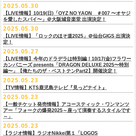
公演を直前に控えた9月3日(水)、
トークイベントを開催！
12月14日(日) 弘前KEEP THE BEAT 15:30/16:00
2025.05.30
7月21日(月祝)21:00より配信されます。
■内容：サイン会＋トークショー
泉 info@shimizuonsen.com
12月21日(日) 京都磔磔 15:30/16:00
8/24(日)F.A.D YOKOHAMAにて開催する「横浜ストーリー 〜武道館前の
【LIVE情報】10/19(日)「OYZ NO YAON ＃007 〜オヤジ
会場は登録有形文化財に指定されている京都・
紫
明
会館
にて、
2024年4月
12月22日(月) 京都磔磔 18:30/19:00
一撃〜」の一般チケットが本日6/29(日)10:00より発売開始！
フラカンの日本武道館公演のチケットは絶賛発売中。
を愛したスパイ〜」＠大阪城音楽堂 出演決定！
<イベント参加方法>
出演：子供バンド、怒髪天、フラワーカンパニーズ
よりスタートし今年2年目に突入した京都・α-
STATIONのフラワーカンパ
2026年
合わせてお見逃しなく！
電子チケットで対象商品をご予約ご購入いただいたお客様は先着にてイ
チケット料金：前売り オールスタンディング ￥6,900-（整理番号付/別途
10年ぶり2回目となる日本武道館公演『フラカンの日本武道館 Part2 〜
2025.05.30
ニーズのレギュラー番組「
CHARMING BONGO」の公開収録を兼ねて行
1月17日(土) 長野CLUB JUNK BOX 16:30/17:00
9/20(土)「フラカンの日本武道館 Part2 〜超・今が旬〜」まで１ヶ月を切
ベントにご参加いただけます。
ドリンク代）
超・今が旬〜』を開催するフラワーカンパニーズが、今年1月より月１配
われます。
【LIVE情報】「ロックのほそ道2025」＠仙台GIGS 出演決
1月18日(日) 千葉LOOK 15:30/16:00
ったタイミングでのワンマンライブ！
＜番組情報＞
※入場は整理番号順でのご入場となります
信のYouTube番組『月刊フラカン武道館 Part2』をスタート、6回目のゲ
定！
1月24日(土) 高知X-pt. 16:30/17:00
武道館とともに、お待ちしております
『月刊フラカン武道館 Part2』
※規定枚数に達し次第受付は終了させていただきますので予めご了承く
ストとして、TOSHI-LOW（BRAHMAN）の出演が決定！
◎『フラカンのチャーミングなトークライヴ in 京都 – public recording
2025.05.27
1月25日(日) 広島SECOND CRUTCH 15:30/16:00
■vol.7
ださい。
7/20(日)大阪公演追加チケット▼先着受付[e+]
on a radio program「CHARMING BONGO」-』
1月27日(火) 四日市CLUB CHAOS 18:30/19:00
◎「横浜ストーリー 〜武道館前の一撃〜」
ゲスト：Novel Core
【LIVE情報】今年のドラデラは特別編！10/17(金)フラワー
※ご購入されたご本人様のみご参加可能になります。分配や譲渡はでき
販売期間：7/1(⽕) 19:00 〜 7/19(⼟) 23:59
番組スタート直前スペシャルのvol.0としてスキマスイッチ、第１回目の
日時：2025年9月3日(水) OPEN 18:30 / START 19:00
1月31日(土) 札幌近松 16:30/17:00
日時：8月24日(日)Open 15:30 / Start 16:00
カンパニーズ presents「DRAGON DELUXE 2025〜特別
7月21日(月祝)21:00〜配信
ませんので、予めご了承ください。
https://eplus.jp/kodomoband/
ゲストとしてTHE COLLECTORSの加藤ひさし(vo)と古市コータロー(g)、
会場：京都・
紫
明
会館
2月4日(水) 下北沢シェルター 18:30/19:00
会場：神奈川・F.A.D YOKOHAMA
編〜」【俺たちのザ・ベストテンPart2】開催決定！
本番URL：
https://www.youtube.com/
watch?v=I8Zw-h9Anxg
フラワーカンパニーズが、
結成以来発表してきた楽曲を6人のreviewerた
※未就学児のお子様のご同伴をご希望の場合は、1名のみ同伴可能です。
第２回目にHump Back、第３回目はスターダスト☆レビューの根本要、
出演：フラワーカンパニーズ
2月14日(土) 大阪バナナホール 16:30/17:00
チケット料金：前売 ¥5,200(税込/整理番号付/ドリンク代別途要)
2025.05.23
ちによるレ
ビューとともに紹介する企画「フラカンの音楽目録」がスタ
ただし、座席のご用意はできませんので、同伴される方のお膝の上にお
第４回目は南海キャンディーズの山里亮太、そして第５回目は大槻ケン
入場料：1500円(税込/整理番号付自由席/
ドリンク代別途要)
2月15日(日) 岡山ペパーランド 15:30/16:00
前売￥5,200（税込、ドリンク代別、オールスタンディング）
ート！
座りいただきます。予めご了承ください。
ヂを招きお届けしてきた今番組（全回アーカイブ配信中）、第６回目と
【TV情報】KTS鹿児島テレビ『見っどナイト』
チケット発売日：6月29日(日)17:00〜
2月21日(土) 別府Copper Raven 16:30/17:00
※高校生以下は当日￥2,000キャッシュバック （当日年齢を証明できるも
＊アーカイブ配信中！
自他共に認めるライブマスターとして一年中ライブで全国を回りな
が
お席が必要な場合は、イベント参加券が必要です。
なる今回のゲストは、BRAHMANのボーカル・TOSHI-LOWを招聘。
プレイガイド：Live Pocket
https://t.livepocket.jp/e/flowercompanyz
2025.05.23
2月22日(日) 福岡CB 15:30/16:00
の(学生証、保険証など)のご提示が必要となります）
■vol.0 番組スタート直前スペシャル
■5月24日(土)25:15〜 25:45 KTS鹿児島テレビ『見っどナイト』
ら、コンスタントに楽曲を製作、新作を発表し、
今年1月には20枚目とな
▼詳細は下記ローソンチケットサイトをご確認ください。
9/20(土)開催「フラカンの日本武道館Part2 〜超・今が旬〜」グッズにつ
2月24日(火) 豊橋Club KNOT 18:30/19:00
一般発売日:6月29日(日)
【一般チケット発売情報】アコースティック・ワンマンツ
ゲスト：スキマスイッチ
https://www.kts-tv.co.jp/program/midnight/
るオリジナルアルバム『正しい哺乳類』
をリリース、これまで発表して
きまして、今回9/20までにお届け予定で、通販での事前販売受付（7月中
フラカン2度目の武道館開催を反対だと言い放つTOSHI-LOW、フラカン
アー「フォークの爆発2025～座って演奏するスタイルです
2月28日(土) 新潟GOLDEN PIGGS BLACK 16:30/17:00
プレイガイド：
フラワーカンパニーズがこれまでに発表した配信限定楽曲、数々のアー
https://www.youtube.com/watch?
v=BR4CmNuGCLg&t=28s
＊3/15(土)正しい哺乳類ツアー2025」＠鹿児島 SR HALL公演の模様が２
きた曲は300曲以上になります。
【特典会内容】
旬頃〜開始予定）を準備しております。
メンバーは番組終了までにTOSHI-LOWを納得させられるか?!
～」
3月1日(日) 金沢AZ 15:30/16:00
チケットぴあ
ティストトリビュート盤に参加した楽曲、シングル・カップリングに収
週にわたってオンエア！
その代表として 2004 年に誕⽣した「深夜⾼速」は、本当にたくさんの⽅
■トーク＆サイン参加券（1冊券）：トークショー＋サイン会
6月18日(水)21:00よりプレミア公開される。
3月7日(土) HEAVEN’S ROCKさいたま新都心 16:30/17:00
イープラス
録された楽曲など、現在入手困難となっているオリジナルアルバム未収
2025.05.23
■vol.1
にカバーしていただき、近年では CM にも起⽤されるなど、頼もしいフ
それに先がけた超先行販売として、フラカンのオリジナル・オーバーオ
3月14日(土) 仙台darwin 16:30/17:00
ローチケ
録楽曲をコンパイルした企画アルバム『HESOKURI ～オリジナルアルバ
ゲスト：加藤ひさし、古市コータロー(THE COLLECTORS)
ラカンの顔になってくれていますが、その他にも聴く⼈それぞれにとっ
※出演者との握手や接触はNGとさせて頂きます。
【ラジオ情報】ラジオNikkei第１「LOGOS
ールの販売が決定！
フラカンの日本武道館公演のチケットは絶賛発売中。