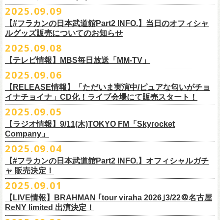
DJやついいちろう
Secret Artist：*後日発表
問い合わせ／SOGO TOKYO 03-3405-9999
2025.09.09
11月15日(土) 福井CHOP 16:30/17:00
■9月13日(土)19:00〜20:00 Inter FM「LOVE ON MUSIC」
Name the Night
Guest Artist : 鈴木圭介 (フラワーカンパニーズ)
11月16日(日) 神戸VARIT. 15:30/16:00
【#フラカンの日本武道館Part2 INFO.】当日のオフィシャ
＊鈴木圭介、グレートマエカワ生出演
ハモニカクリームズ
MC ：矢野きよ実
11月29日(土) 名古屋E.L.L 16:30/17:00
ルグッズ販売についてのお知らせ
https://www.interfm.co.jp/loveonmusic/
雅轟太鼓
料金：全席指定 ／ 前売 ￥6,500‐ 当日 ￥7,000‐ 入場時ドリンク代￥600-
11月30日(日) 静岡サナッシュ 15:30/16:00
2025.09.08
別途必要
9月20日(土)フラカンの日本武道館公演当日のグッズ販売ついてのお知ら
12月6日(土) 宇都宮HEAVEN’S ROCK VJ-2 16:30/17:00
◆お笑いステージ◆
チケット発売：2025年10月15日(水) 正午～
【テレビ情報】MBS毎日放送「MM-TV」
せです。
12月7日(日) 水戸LIGHT HOUSE 15:30/16:00
ですよ。
チケット受付：チケットぴあ Ｐコード 311-504
2025.09.06
12月13日(土) 盛岡CLUB CHANGE WAVE 16:30/17:00
■
9月8
日(月)27:20〜
MBS毎日放送「MM-TV」
ヨネダ2000
イープラス
https://eplus.jp/minnano-xmas/
☆グッズ販売：12:00〜予定（準備状況により、
少々お待ちいただく場合
本日開催された「フラカンの日本武道館 Part2 〜超・今が旬〜」こちら
12月14日(日) 弘前KEEP THE BEAT 15:30/16:00
【RELEASE情報】「ただいま実演中/ピュアな匂いがチョ
＊グレートマエカワ インタビューOA
================================================
お問合せ：並矢株式会社 052-683-5885 （平日10時から17時）
がございます）
のライブの模様がU-NEXTにて独占ライブ配信されることが決定！
イナチョイナ」CD化！ライブ会場にて販売スタート！
12月21日(日) 京都磔磔 15:30/16:00
◎「ドラデラ2025 爽やかアクキー」
※
リピート放送；
9/11(木)、9/12(金)、9/14(日)
☆ご購入商品を入れる袋のご用意はございませんので、
みなさまの方で
詳細は後日発表致します。
12月22日(月) 京都磔磔 18:30/19:00
2025.09.05
価格：800円(税込)
https://www.mbs.jp/mmtv/
文・天野史彬 写真：新保勇樹
ご準備をお願い致します
昨日開催しました「フラカンの日本武道館 Part2 〜超・今が旬〜」にて
2026年
サイズ：85 × 40ｍｍ
#MMTV_mbs
【ラジオ情報】9/11(木)TOKYO FM「Skyrocket
どうぞお楽しみに！
オフィシャルグッズを購入いただきありがとうございました。
1月17日(土) 長野CLUB JUNK BOX 16:30/17:00
Company」
▼
＊「フラカンの日本武道館 Part2 オフィシャルグッズ」につきまして
一部の商品を事後通販させていただくことが決定しました。
1月18日(日) 千葉LOOK 15:30/16:00
ーーーーーーーーーーーーーー
2025年９月20日、フラワーカンパニーズが10年ぶりとなる日本武道館ワ
2025.09.04
現金に加え、各種キャッシュレス決済もご利用いただけます。
対応ブ
1月24日(土) 高知X-pt. 16:30/17:00
■9月11日(木)17:00〜20:00 TOKYO FM「Skyrocket Company」
ンマン公演「フラカンの日本武道館Part2 〜超・今が旬〜」を開催した。
ランドは下記画像をご確認ください
商品を買い逃した方、追加で買いたいなという方、ぜひご利用くださ
【#フラカンの日本武道館Part2 INFO.】オフィシャルガチ
1月25日(日) 広島SECOND CRUTCH 15:30/16:00
＊鈴木圭介、グレートマエカワ 生出演
☆フラワーカンパニーズ presents 「DRAGON DELUXE 2025〜特別
熟練の凄みと、消えることのないみずみずしさを兼ね備えた演奏。派手
ャ 販売決定！
い。
1月27日(火) 四日市CLUB CHAOS 18:30/19:00
https://www.tfm.co.jp/sky/
編〜」【俺たちのザ・ベストテンPart2】
になり過ぎず、かと言ってストイックにもなり過ぎず。躍動するバンド
◎「チョイナチョイナTシャツ」
2025.09.01
1月31日(土) 札幌近松 16:30/17:00
日時：10月17日(金) Open 18:15 / Start 19:00
と楽曲の世界観を彩り、会場を鮮やかに彩った演出。ダブルアンコール
2025年9月20日(土)開催、フラワーカンパニーズ日本武道館ワンマンライ
価格：￥3,500（税込）
【 受付URL 】
2月4日(水) 下北沢シェルター 18:30/19:00
会場：名古屋DIAMOND HALL
【LIVE情報】BRAHMAN ｢tour viraha 2026｣3/22＠名古屋
までの全26曲、この10年間でリリースされてきた楽曲を中心としたリア
ブ「フラカンの日本武道館 Part2 〜超・今が旬〜」公演当日のオフィシ
ボディカラー：バニラ, グレイッシュパープル
https://capitalradioone.jp/
SHOP/387158/list.html
2月14日(土) 大阪バナナホール 16:30/17:00
ReNY limited 出演決定！
出演：
ルタイム感のあるセットリスト。すべてが「完璧だ！」と感嘆してしま
ャルグッズエリアにオフィシャルガチャが登場！
素材 ： 綿100％
2月15日(日) 岡山ペパーランド 15:30/16:00
フラワーカンパニーズ