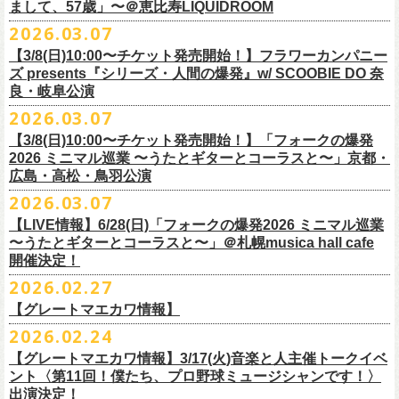
フラワーカンパニーズ presents「DRAGON DELUXE 2026」開催決定！
まして、57歳」〜＠恵比寿LIQUIDROOM
＊ライブハウス会場限定店頭先行：4/4(土) 12:00〜19:00
のみ
チケット料金：前売 ¥4,500(税込/ドリンク代別）
7月8月に開催するフラワーカンパニーズのアコースティック企画「フォ
・石巻 BLUE RESISTANCE店頭
2026.03.07
会場：国営みちのく杜の湖畔公園 北地区 エコキャンプみちのく
一般チケット発売日：4/25(土) 10:00
「DRAGON DELUXE」は、“名古屋のロックシーン活性化”、“
デビューか
ークの爆発2026 〜座って演奏するスタイルです〜」の一般チケット発売
〒986-0824 宮城県石巻市立町１丁目１－２－１
７
HP：
https://arabaki.com/
▼OFFICIAL HP先行
【3/8(日)10:00〜チケット発売開始！】フラワーカンパニー
5月23日(土)、24日(日)＠東京・錦糸公園で行われる「ニクオン2026」に
ら応援してくれている名古屋の皆さんへの恩返し”、“
名古屋への郷土愛”の
が3/28(土)10:00よりスタート！
*注意事項
【受付期間】4/4(土) 10:00 ～ 4/12(日) 23:59
ズ presents『シリーズ・人間の爆発』w/ SCOOBIE DO 奈
フラワーカンパニーズの出演が決定！
3つをテーマに掲げ、2012年より地元・
名古屋で開催しているフラワーカ
また、先日追加発表いたしました「フォークの爆発2026 ミニマル巡業 〜
東北地方在住者のみの先着販売となります
[GTR祭’26 SPECIAL BAND]
【当落・入金期間】4/15(水) 13:00 ～ 4/19(日) 21:00
良・岐阜公演
フラカンの出演はいずれか1日となります。
ンパニーズの主催イベント。
うたとギターとコーラスと〜」6/28(日)＠札幌musica hall cafeのチケット
１人１枚のみ購入可能
＊The Birthday (クハラカズユキ, ヒライハルキ, フジイケンジ)
【受付URL】
https://eplus.jp/g-freakfactory/
2026.03.07
THE BOYS&GIRLS 15th ANNIVERSARY TOUR《GO AHEAD 2026》に
も同じく3/28(土)10:00よりスタート！
住所記載の身分証確認持参の上、
それぞれのライブハウス店頭にて販売
＊ Paledusk
————————————————
フラワーカンパニーズの出演が決定！
◎「ニクオン2026」
【3/8(日)10:00〜チケット発売開始！】「フォークの爆発
15回目となる今年は初のアコースティックセットスタイル”
フォークの爆
します
・Kyeboad：高野勲
○枚数制限：お一人様2枚まで
7月23日(木)＠八王子RIPS にて、15周年お祝いさせていただきます！
日時：2026年5月23日(土)、24日(日) 11:00〜19:00 ※フラワーカンパ
2026 ミニマル巡業 〜うたとギターとコーラスと〜」京都・
発編”で開催！
購入は現金のみとなります
[GUEST GUITAR ＆ VOCALS]
○3歳以上のお客様はチケットが必要。「3歳未満のお子様」は保護者と一
ニーズの出演はいずれか1日
広島・高松・鳥羽公演
ゲストにお招きするのは、YO-KING、そしてヒグチアイ！
◎「フォークの爆発2026 〜座って演奏するスタイルです〜」
転売は固く禁止とさせていただきます
・うつみようこ
緒の場合は保護者1名につき1名まで入場無料。（保護者1名、「3歳未満
◎THE BOYS&GIRLS 15th ANNIVERSARY TOUR《GO AHEAD 2026》
会場：錦糸公園（東京都墨田区錦糸4-15-1）
2026.03.07
素敵な弾き語りをしてくださるお二人と共に、
贅沢な1日をお届けしま
7/4(土)岡山・倉敷新渓園敬倹堂 16:30/17:00 問：キャンディープロモ
公演当日も身分証を確認させて頂きます（U-22割も同様）
・菅原卓郎(9mm Parabellum Bullet)
のお子様」2名の場合は入場不可。）
日時：2026年7月23日(木) OPEN 18:30 / START 19:00
出演：フラワーカンパニーズ、勝手にしやがれ、馬場俊英、
松室政哉、
す。
ーション岡山
当日11:30〜整列開始いたします
【LIVE情報】6/28(日)「フォークの爆発2026 ミニマル巡業
・曽我部恵一
○今回のイベントに関しては、電子チケットまたは紙チケットとさせて頂
会場：八王子RIPS
ジャンクフジヤマ、THESE THREE WORDS、Ally CARAVAN、the
7/5(日)兵庫・神戸クラブ月世界 15:30/16:00 問：清水音泉
〜うたとギターとコーラスと〜」＠札幌musica hall cafe
近隣のご迷惑になるためそれ以前のお並びは禁止とさせていただき
ます
・竹安堅一(フラワーカンパニーズ)
きます。
出演：THE BOYS&GIRLS、フラワーカンパニーズ
Tiger、island etc.、BOΦGY 他
◎フラワーカンパニーズ presents 「DRAGON DELUXE 2026 〜フォーク
開催決定！
7/11(土)岐阜・郡上八幡Club Layla 16:30/17:00 問：クラブレイラ
その他詳細：
https://www.gip-web.co.jp/schedule/detail/8491#13568
・TAKUMA(10-FEET)
————————————————
チケット料金：5,000円/10代割：¥4,000 （税込/ドリンク代別)
入場/観覧：無料/オールスタンディング
の爆発編〜」
7/19(日)東京・有楽町I’M A SHOW 15:15/16:00 問：ネクストロード
問い合わせ：
2026.02.27
G.I.P.
https://www.gip-web.co.jp/t/info
・Duran
問い合わせ：
https://info.diskgarage.com/
その他詳細：
https://www.theboysandgirls.net/goahead26
アクセス：JR総武線「錦糸町駅」北口より徒歩3分、
東京メトロ半蔵門線
日時：2026年8月30日(日) 開場16:30 開演17:00
4/30(木)鈴木圭介57歳の誕生日に恵比寿
LIQUIDROOMNにてワンマンライ
8/1(土)福岡・門司BRICK HALL 16:30/17:00 問：ブリックホール
・TOSHI-LOW (OAU/BRAHMAN/the LOW-ATUS)
【グレートマエカワ情報】
「錦糸町駅」4番出口すぐ
会場：愛知＠名古屋 DIAMOND HALL
ブ、本日より一般チケットの発売がスタート！
8/2(日)福岡・門司BRICK HALL 15:30/16:00 問：ブリックホール
＊宮古公演
&KOHKI(OAU/BRAHMAN)
肉ハジケテ、音シタタル。 フードフェスと音楽フェスのコラボイベント
2026.02.24
出演：フラワーカンパニーズ（*アコースティックSET）、
YO-KING、ヒ
チケット料金：5,500円（税込/整理番号付/ドリンク代別）
日時：2026年7月26日(日) 開場 17:30 / 開演 18:00
・布袋寅泰
「ニクオン2026」
今年も開催！
5/4(月祝)5/5(火祝)＠大阪・泉大津フェニックスで開催される
グチアイ
【グレートマエカワ情報】3/17(火)音楽と人主催トークイベ
※7/4＠倉敷はドリンク代なし、7/19＠東京は全席指定
会場：岩手・カウンターアクション宮古
・ホリエアツシ(ストレイテナー)
墨田区を中心とした人気飲食店約20店舗が自慢の肉料理を披露。
ステー
「OTODAMA’26」にフラワーカンパニーズの出演が決定！
6月20日(土)、21日(日)に渋谷のライブハウスで開催される『YATSUI
チケット料金：前売 ¥5,500（税込/椅子席/整理番号付/ドリンク代別途
ント〈第11回！僕たち、プロ野球ミュージシャンです！〉
◎フラワーカンパニーズ・ワンマンライヴ
※高校生以下は当日¥2,000キャッシュバック（
当日年齢を証明できるも
出演：サンボマスター、フラワーカンパニーズ
・松尾レミ(GLIM SPANKY)
ジでは今年も極上のライブをお届け。
フラワーカンパニーズは5月5日(火祝)、10:00開場後の朝イチ！源泉テン
FESTIVAL! 2025』にフラワーカンパニーズの出演が決定！
出演決定！
要）
〜鈴木圭介誕生日「初めまして、57歳」〜
の（学生証、保険証など）
のご提示が必要となります）