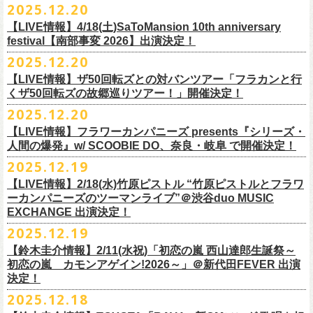
【発売場所】イープラス／Peatix
2025.12.20
(奥野真哉、グレートマエカワ)
ちしております。
5月、東京・荻窪TOP BEAT CLUB、さらに待望の初の大阪・十三GABU
す！〉の開催決定！
【イープラス URL】https://eplus.jp/sf/detail/4461090001-P0030001
今年は、通常のアコースティック・スタイル「〜
座って演奏するスタイ
ゲストDJ:OKA-T／SAKI／HYNG
と、2公演での開催となる。
【LIVE情報】4/18(土)SaToMansion 10th anniversary
【Peatix URL】https://peatix.com/event/4782289
U-NEXTにて独占ライブ配信された9月20日(土)開催の日本武道館公演『フ
ルです〜」でのライヴに加え、
新たな試みとして歌とアコースティック
18:00〜
◎「Mobstyles presents KOKOKARA」
ベストテン世代による、ベストテン世代のための、そしてベストテン世
festival【南部事変 2026】出演決定！
【発売日】1/13 18:00
ラカンの日本武道館 Part2 〜超・今が旬〜』の模様が、12/30(火)正午よ
ギター一本とコーラスと小
物の楽器などで構成するライヴ「ミニマル巡
¥3,000(ドリンク別)
日時：2026年3月20日(金祝) 開場16:00 / 開演 17:00
代じゃなくてもきっと楽しんでいただける、懐かしくも新鮮でとびきり
2025.12.20
【問】TOP BEAT CLUB 03-6913-5433
り再びU-NEXTにてアーカイブ配信スタート！
業 〜うたとギターとコーラスと〜」の２形態で開催いたします。
予約メールアドレス
会場：釜石市民ホール TETTO ホールA（〒026-0024 岩手県釜石市大町
贅沢なステージショウ！
【LIVE情報】ザ50回転ズとの対バンツアー「フラカンと行
okumasa.hrsm@gmail.com
1-1-9）
今年はどんな選曲＆ランキングになるのか！？
くザ50回転ズの故郷巡りツアー！」開催決定！
全国のライブハウスを主戦場とし”メンバーチェンジなし、
活動休止な
初の試み、そして初の会場を多く含む今ツアー、
どうぞお楽しみに！
出演：10-FEET / フラワーカンパニーズ / OA 田原 104 洋/SBE
どうぞお楽しみに！
◎「オクノマサヒコの DJ Dinners2026〜グレッグ・バレンタイン〜」
し”で全国各地でライブ・
ツアーを続けているフラカンが、結成36年
2025.12.20
友部正人さんと今度は九州へ！熊本で２マンライブ開催決定！
チケット料金：前売￥6,600（税込）
【日 程】2026年2月12日(木)
で”超・今が旬”
と自負し10年振りに挑んだ2度目の日本武道館ライブ。
＊オフィシャル先行実施！
＊【ザ・ベストテン】初代司会者、久米宏さんのご逝去の報に接し、心
【LIVE情報】フラワーカンパニーズ presents『シリーズ・
【時 間】OPEN 18:00 CLOSE 23:00 (L/O 22:00)
映像監督・番場秀一氏が当日の模様と前後に行ったインタビューを交
◎フラワーカンパニーズ presents 「シリーズ・人間の爆発 〜
友部
さん
と
◎「フォークの爆発2026 ミニマル巡業 〜うたとギターとコーラスと〜」
受付期間：1/24(土) 18:00〜2/1(日) 23:59
人間の爆発』w/ SCOOBIE DO、奈良・岐阜 で開催決定！
から哀悼の意を捧げます
※お店のキャパシティに限りがあるため、混雑状況によっては時間制の
え、今のフラカンをリアルに映し出した148分。
鹿児島ー熊本のハイエース旅〜」
＊ミニマル巡業とは『
新たな試みとして歌とアコースティックギター一
https://l-tike.com/kokokara/
昨年9月20日(土)に開催されたフラワーカンパニーズ 日本武道館公演『フ
2025.12.19
入れ替えとさせていただきます。
日時：2026年4月5日(日) 開場14:30 開演15:00
本とコーラスと小
物の楽器などで構成するライヴ』です
問い合わせ：G/i/P 問い合わせフォーム
http://www.gip-web.co.jp/t/info
◎フラカン＆ヨコロコ合同企画「俺たちのザ・ベストテン2026」大阪編
ラカンの日本武道館 Part2 〜超・今が旬〜』の模様を収録したLIVE Blu-
【LIVE情報】2/18(水)竹原ピストル “竹原ピストルとフラワ
何卒、ご了承ください。
この配信を記念し公開されている、2020年開催の横浜アリーナでの無観
会場：熊本Django
6/8(月)京都・紫明会館 18:30/19:00 問：SOLE CAFE
イベントオフィシャルサイト：
【昭和の歌番組を代表する『ザ・ベストテン』のトリビュートLIVE。
ray+CDの発売が決定！
ーカンパニーズのツーマンライブ”＠渋谷duo MUSIC
【会 場】押競満寿 〒151-0062 東京都渋谷区元代々木町25-5 1F
客配信ライブ、
2022年開催の日比谷野音ライブ、
そして年末恒例となっ
出演：フラワーカンパニーズ、
友部
正人
6/10(水)広島・東広島 西条公会堂 18:30/19:00 問：キャンディープロモ
https://www.mobstyles.tokyo/view/page/mob25th
数々の昭和歌謡のカヴァーだけの一夜】
EXCHANGE 出演決定！
【料金】2000円（1ドリンク付き）
ている京都のライブハウス磔磔でのセットリ
ストほぼ被りなし2DAYSの
チケット料金：5200円（税込/ドリンク代別/整理番号付）
ーション広島
日時：5/14(木) 開場18:30／開演19:00
全国のライブハウスを主戦場とし”メンバーチェンジなし、活動休止な
2025.12.19
2023年の映像と合わせて、どうぞお楽しみください。
一般チケット発売日：2026年2月11日(水祝)10:00
6/11(木)香川・高松燦庫(sanko) 18:30/19:00 問：燦庫-
会場：大阪・十三GABU
し”で全国各地でライブ・ツアーを続けているフラカンが、結成36年
プレイガイド：イープラス
【鈴木圭介情報】2/11(水祝)「初恋の嵐 西山達郎生誕祭～
SANKO-/TOONICE
出演：
で”超・今が旬”と自負し10年振りに挑んだ2度目の日本武道館ライブ。
初恋の嵐 カモンアゲイン!2026～」＠新代田FEVER 出演
問い合わせ：熊本Django
6/13(土)三重・鳥羽水族館 18:15/18:45 問：ネクストロード
真城めぐみ(Vo)
映像監督・番場秀一氏が当日の模様と前後に行ったインタビューを交
決定！
＊U-NEXT独占ライブ配信詳細
チケット料金：4,800円（税込/整理番号付/ドリンク代別）
うつみようこ(Vo)
え、今のフラカンをリアルに映し出した148分の映像、またライブ音源と
◎フラワーカンパニーズ「フラカンの日本武道館 Part2 〜超・今が
＊一般チケット発売日が当初のご案内より変更となりました
2025.12.18
※6/13＠鳥羽はドリンク代なし
鈴木圭介(Vo)
しても楽しめるのに加え、新保勇樹、CHIYORI、2人の気鋭カメラマンが
旬〜」