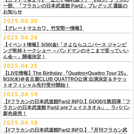
テッカー（サポーター限定カラー）を差し上げます！
楽曲の歌詞に着目し、
気鋭のイラストレーターが自らのフィルターを通
問い合わせ：ノースロードミュージック仙台
※ご購入はおひとり様1枚までとさせていただきます。
M ： 身丈64cm / 身幅57cm / 裄丈84cm
一部、「フラカンの日本武道館 Part2」プレグッズ 通販の
Key. SJ（GAG）
[三宅伸治(vo.g)/石塚英彦(vo)/グレートマエカワ(b)/石塚幸作(ds)]
◎フラワーカンパニーズ presents 「DRAGON DELUXE 2025〜特別
して、
その世界観を絵本として再構築するプロジェクト、”歌詞（うた）
お知らせ
※ご購入されたご本人様のみご参加可能になります。分配や譲渡はでき
L ： 身丈68cm / 身幅62cm / 裄丈87cm
Dr. 南條庄助（すゑひろがりず）
GSK /GUEST Vo:石塚くるみ[pèyang(vo.b)ポトフ(g)アルパカ(ds)]
================================================
編〜」【俺たちのザ・ベストテンPart2】
＊フラカンの日本武道館Part2 ステッカー（サポーター限定カラー：ゴー
の本棚”。
・7月6日(日)
ませんので、予めご了承ください。
XL ： 身丈71cm / 身幅68cm / 裄丈90cm
料金：前売5,000円 当日：5,800円（税込/ドリンク代700円別途要）
【時間(全日共通)】
2025.04.30
日時：10月17日(金) Open 18:15 / Start 19:00
ルド
）
いつもニワトリ堂をご利用いただき有難うございます。
その第４弾としてフラワーカンパニーズ「深夜高速」
の絵本化が決定！
会場：東京・江東区文化センターホール
※本受付は先着順となります。規定枚数に達し次第、受付を終了いたし
※上記サイズはあくまでも目安の寸法です
一般発売：6月8日（日）10:00
OPEN 18:30 /START19:30
文・天野史彬
会場：名古屋DIAMOND HALL
【グレートマエカワ、竹安堅一情報】
時間：Open 16:00 / Start 16:30
ます。
プレイガイド：FANYチケット https://yoshimoto.funity.jp/
【チケット】
出演：
「正しい哺乳類ツアー2025」グッズの一部、並びに「フラカンの日本武
2025.04.26
「SET YOU FREE〜VS SERIES」フラカン武道館応援企画として、札幌
今回の絵本化に際し、鈴木圭介からのリクエストで、
北野武の著書『浅
チケット料金：前売 ¥5,500（税込／全席指定）
※本受付はローソンチケットのシステムを使用しています。
問い合わせ：Fanyチケット 0570-550-100（10時～19時／年中無休）
[1日券] 予約￥5,000/当日￥5,500
2025年5月11日、フラワーカンパニーズが今年1月から全国を回ったツア
フラワーカンパニーズ
道館 Part2」プレグッズをニワトリ堂 2nd STOREにて5/3(土)12:00より取
KLUB COUNTER ACTIONにてPIGGSとの対バンが決定！
草迄』
の表紙などを手掛けたイラストレーターの丹下京子さんが作画を
【イベント情報】5/30(金)「さよならユニバース ジャンピ
一般チケット発売日：5月25日(日)
※本受付にてご購入の際、対象商品の代金とは別に、チケット1枚につき
＝＝＝＝＝＝＝＝＝＝＝＝＝＝
[4日間通し券]￥17,000
ー「正しい哺乳類ツアー2025」の追加公演となる高崎CLUB Jammer’s公
うつみようこ(vo)
り扱いスタート！
担当。
ング乾杯トークショー ～バンドマンのそこまで言っていい
プレイガイド：
ローソンチケットの規定の手数料（システム利用料：330円(税込み)/枚、
※いずれもドリンク代別途要
演が開催された。追加公演の場所がなぜ群馬県・高崎なのかと言えば、
真城めぐみ(vo)
「正しい哺乳類ツアー2025」グッズについては、2025/05/03 12:00 〜
ん会～」開催決定！
◎「SET YOU FREE〜VS SERIES」
楽曲のもつ世界観を繊細に、
豊かに表現した作品に仕上がっています！
イープラス
電子チケット利用料：110円(税込み)/枚）がかかります。
◎フラワーカンパニーズ ワンマンツアー「フラカンのチョイナチョイ
※入場整理番号あり
今年1月にリリースされたアルバム『正しい哺乳類』のレコーディングが
中森泰弘(g)
2025/05/11 23:59までの期間限定での受付となります。
日時：7月28日(月)OPEN 18:30 START19:15
2025.04.25
チケットぴあ
※代金のお支払いは、クレジットカード・PayPay・楽天ペイでのお支払
ナ’25/’26」
※中学生以上はチケットが必要になります。
高崎のスタジオTAGO STUDIO TAKASAKIで行われたからである。作品
奥野真哉(key)
またお届けについて、「正しい哺乳類ツアー2025」グッズを含む場合、5
会場：札幌KLUB COUNTER ACTION
『歌詞の本棚 深夜高速』は、7月11日(金)より全国書店などで発売。お
ローチケ
い、もしくは、コンビニエンスストアの「ローソン」「ミニストップ」
2025年
※オフィシャルFC先行チケット販売あり
のリリースツアーと言えば東京や大阪の大きな会場でファイナルをやっ
クハラカズユキ(dr)
【LIVE情報】The Birthday 『Quattro×Quattro Tour’25』
月末〜6月上旬以降となる予定です。
出演：フラワーカンパニーズ、PIGGS
楽しみに！
問い合わせ：ネクストロード
店内にございます「Loppi」でのお支払いをお選びいただけます。
10月25日(土) 熊本Django 16:30/17:00
※入場順：FC通し券→FC各日券→店通し券→店各日券→当日券
て締め括られるイメージも強いが、その作品が生まれた場所に帰ってい
チケット料金：前売 ¥5,500（税込／整理番号付／ドリンク代別途要）
9/10(水)＠名古屋CLUB QUATTRO公演 出演決定＆チケッ
チケット料金：前売り¥4,800
※各店舗のプレイガイドカウンターでの販売はいたしません。
10月26日(日) 長崎ホンダ楽器 15:30/16:00
一般チケット予約：2025年4月21日(月)から
トオフィシャル先行受付開始！
く、というこのツアーの旅の在り方に美しさを感じる。
※⾼校⽣以下は当⽇¥2,000 キャッシュバックします
◎ニワトリ堂2nd STORE
https://flowercompanyzinc.stores.jp/
チケット発売日：5月24日
商品情報：
・7月31日(木)
※チケットに関する問い合わせは必ず下記にお願いいたします。
11月3日(月・祝) 渋谷duo MUSIC EXCHANGE 15:15/16:00
MANDA-LA2予約フォームよりお申し込みください
そして、これはぼんやりとしたイメージの連鎖でしかないが、群馬と言
（当⽇年齢を証明できるもの（学⽣証、保険証など）のご提⽰
が必要と
2025.04.19
プレイガイド：tiget
https://tiget.net/events/400570
タイトル：『歌詞の本棚 深夜高速』
会場：三重・松阪M’AXA
※海外からは購入できません。日本国内のみの販売になります。
11月8日(土) 徳島club GRINDHOUSE 16:30/17:00
https://ssl.form-mailer.jp/fms/36a3b84d475895
えば詩人の萩原朔太郎である。萩原朔太郎は詩人でありながら、自らマ
なります）
【#フラカンの日本武道館Part2 INFO.】GOODS第四弾「フ
歌詞：鈴木圭介 絵：丹下京子
時間：Open 18:30 / Start 19:00
11月9日(日) 米子AZTiC laughs 15:30/16:00
MANDA-LA2
ンドリンなどの楽器を演奏し、作曲もする音楽家だった。（高崎ではな
一般チケット発売日：6月28日(土)
ラカンの日本武道館 Part2 preフェイスタオル」、ラババン
発売日：2025年7月11日(金)
チケット料金：前売 ¥5,500（税込／全自由・整理番号付／ドリンク代別
＜イベント参加に関してのご注意＞
11月15日(土) 福井CHOP 16:30/17:00
〒180-0003 東京都武蔵野市吉祥寺南町２丁目８−６ 第１８通南ビル地下
いが）前橋文学館という場所に行けば、彼が愛用したアコースティック
問い合わせ：JAILHOUSE TEL:052-936-6041
https://www.jailhouse.jp/
新色発売！
価格：定価2,200円(税込)
途要）
・会場内外の通路など共有部分での座り込み、集団での立ち話など、他
11月16日(日) 神戸VARIT. 15:30/16:00
https://www.manda-la2.com
ギターが飾られていたり、彼の作曲した曲が流れていたりする。詩と音
我こそ”フラカンの日本武道館宣伝隊員”に！という方は、こちらよりポス
2025.04.18
発売元：リットーミュージック
一般チケット発売日：5月26日(月)
のお客様のご迷惑になるような行為はご遠慮ください。イベント中止等
11月29日(土) 名古屋E.L.L 16:30/17:00
2025年9月20日(土)開催するフラワーカンパニーズ日本武道館ワンマンラ
楽の関係、言葉と音楽の関係、「うた」と呼ばれるものの秘密……そう
ター＆フライヤーを必要数お送りさせていただきますので、メールに
商品ページ：
https://www.rittor-
music.co.jp/product/detail/
3125317101/
【#フラカンの日本武道館Part2 INFO.】『月刊フラカン武
イープラス
の原因となります。
11月30日(日) 静岡サナッシュ 15:30/16:00
＝＝＝＝＝＝＝＝＝＝＝＝
イブ「フラカンの日本武道館 Part2 〜超・今が旬〜」、
いうものに思いを馳せるのに、群馬はうってつけの土地である。この日
7月12日(土)7月13日(日)静岡県浜松市浜名湖ガーデンパーク 屋外ステージ
て、件名に「フラカンの日本武道館宣伝隊員応募」と明記いただき、本