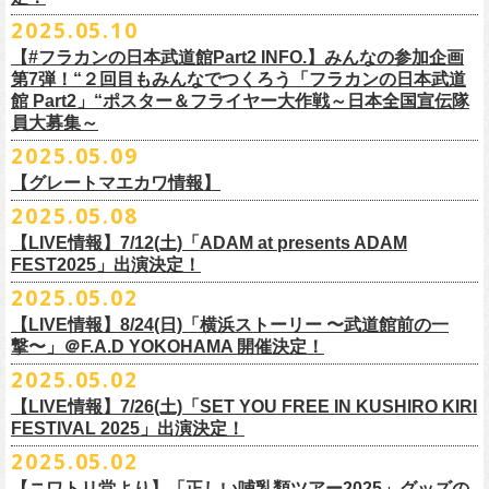
インスタグラムアカウント：
ルです〜」の一般チケットが今週末より発売開始！
※本受付は、スマートフォンからのみお申し込みいただけます。
ド・アイボリーズとフラワーカンパニーズとの異色対バンが決定！
■価格：20,000円(税込) ※送料別（一律：1100円）
https://www.youtube.com/watch?v=6XTayyWwFP0&t=6s
（tax in/1F・2Fスタンディングは整理番号付/ドリンク代別）
presents「DRAGON DELUXE 2025」の開催が決定！
12:00〜17:00)/info@shimizuonsen.com
◎「OYZ NO YAON ＃007 〜オヤジを愛したスパイ〜」
12. スタンドアローン
2025.05.10
◎「フラカンの音楽目録」
7/5(土)喜多方、7/6(日)東京、8/3(日)福山公演は5/25(日)10:00より発売、
フィーチャーフォン、BlackBerry、WindowsPhone、タブレット端末
アイボリーズはマヂカルラブリー・村上（ギター）、囲碁将棋・根建太
■仕様
お問い合わせ：ノースロードミュージック TEL 022-256-1000（営業時
9月6日(土)山梨・甲府桜座 16:30/17:00 （問）FOB新潟 025-229-5000
日時：2025年10月19日(日) 15:30開場∕16:00開演
13. 飛び跳ねマーチ
https://www.instagram.com/
flowercompanyz_mokuroku
7/31(木)松阪公演のみ、諸事情により5/26(月)10:00からの発売に変更とな
（iPad、Android）からのお申し込みはできません。
一（ベース）、GAG・SJ（キーボード）、すゑひろがりず・南條庄助
生地：デニム
■vol.3
間 平日11:00〜16:00）
「DRAGON DELUXE」は、“名古屋のロックシーン活性化”、“
デビューか
【#フラカンの日本武道館Part2 INFO.】みんなの参加企画
http://fobkikaku.co.jp
会場：大阪城音楽堂
14. 40
ります。
※ご利用には、ローソンWEB会員(無料)への登録が必要になります。
（ドラム）、そしてジェラードン・アタック西本（ボーカル）の5人で
厚さ：11オンス
ゲスト：根本要（スターダスト☆レビュー）
第7弾！“２回目もみんなでつくろう「フラカンの日本武道
HP：
https://www.north-road.co.jp/detail/detail.php?eid=87091
ら応援してくれている名古屋の皆さんへの恩返し”、“
名古屋への郷土愛”の
9月7日(日)長野・松本上土劇場 16:00/16:30 （問）FOB新潟 025-229-
出演：スターダスト☆レビュー / 怒髪天 / フラワーカンパニーズ / 笑い飯
15．気持ちいい顔でお願いします
館 Part2」“ポスター＆フライヤー大作戦～日本全国宣伝隊
2023年6月に結成。
■サイズ（cm）
https://www.youtube.com/watch?v=OMoBtAjSn-w
公式X：
https://x.com/hosomichiofrock
3つをテーマに掲げ、2012年より地元・
名古屋で開催しているフラワーカ
5000
http://fobkikaku.co.jp
チケット料金：
16．すべての若さなき野郎ども
員大募集～
エレキセットとは一味違ったフラカンのアコースティックライブ、どう
<受付期間>
番組の中でアイボリーズのオリジナル曲として、アタック西本が書いた
ウエスト/ヒップ/ワタリ/裾幅/股下
ンパニーズの主催イベント。
出演：怒髪天、フラワーカンパニーズ
【指定席】前売料⾦(税込)：
¥7200
17．ディスイズナゴヤ
ぞお楽しみに！
2025年7月2日(水)18:00 ～ 2025年7月6日（日）22:00 (入金終了23:00)ま
歌詞にフラカンメンバーが作曲、アレンジを担当したことがきっかけ
S ＞ 100 / 111 / 37 / 26 / 68
■vol.4：山里亮太（南海キャンディーズ）
2025.05.09
チケット料金：全自由 前売￥6,900-（ドリンク代別）＊未就学児童入場
【芝⽣⾃由席】前売料⾦(税込)：
¥6900
今年2025年9月20日(土)開催「フラカンの日本武道館 Part2 〜超・今が
18．失格（2013 Mix ver.)
で
で、今回の対バンが実現しました！
M ＞ 105 / 116 / 38 / 26.5 / 70
https://youtube.com/live/_ipE-Na37yY
14回目となる今年はいつもと趣向を変え、9/20(土)開催「
フラカンの日本
【グレートマエカワ情報】
不可(小学生以上のご入場される方全てにチケット必要)
問い合わせ：清⽔⾳泉 06-6357-3666 (平⽇12:00〜17:00) /
旬〜」、今回も日本全国各地からたくさんの方に集まっていただけるよ
19．どっち坊主大会
◎フラワーカンパニーズ アコースティック・ワンマンツアー
※上記受付期間内でも、規定枚数に達し次第、受付は終了させていただ
L ＞ 110 / 121 / 39 / 27 / 72
武道館Part2 〜超・今が旬〜」
のアフターパーティー的イベントとして親
一般チケット発売日：7月19日(土)
info@shimizuonsen.com
うに！全国より”フラカンの日本武道館 日本全国宣伝隊員“を大募集致しま
2025.05.08
「
フォーク
の
爆発
2025～座って演奏するスタイルです～」
きます。
一般チケットは6/8(日)より発売開始！
※商品の特性上、サイズ表記から1～2cm程度の誤差が生じる場合がござ
◾️vol.5
◎押競満寿「オクノマサヒコのDJ Dinners〜2025、初夏〜」
しい仲間たちをゲストに
迎えての特別編を企画。
す！
※こちらの商品は、Sony Music Shop、ライブ会場での販売となります
【LIVE情報】7/12(土)「ADAM at presents ADAM
完売必至の初ツーマン、どうぞお楽しみに！
います。
ゲスト：大槻ケンヂ（筋肉少女帯/特撮/オケミス）
5/20(火) OPEN 18:00 CLOSE 23:00 (L/O 22:30)
昨年9月に荻窪TOP BEAT CLUBで行われ好評を博した、フラカン＆ヨコ
☆Sony Music Shop
FEST2025」出演決定！
・7月5日(土)
■予約有効期間
※写真参照 :鈴木圭介、グレートマエカワ S着用/ 竹安堅一 M着用/ミスタ
https://www.youtube.com/watch?v=1EMet2dx9d4
【DJ】奥野真哉、グレートマエカワ
ロコ合同企画「
俺たちのザ・ベストテン〜グレートマエカワ AGE55 前夜
10年前に続き、今回も宣伝隊員のお仕事としてお願いしたいのは学校や
https://www.sonymusicshop.jp/m/item/itemShw.php?
会場：福島・喜多方 大和川酒造北方風土館
予約日含めず１日間
2025.05.02
◎それゆけ！大宮セブンpresents「はぐれ者たちの宴」フラワーカンパニ
ー小西 L着用
※お店のキャパシティに限りがあるため、混雑状況によっては時間制の
祭〜」の第2弾、1978年〜
1989年まで放送されていた伝説の歌番組【ザ・
お店、そのほか人目につく場所への[ポスター貼り]と[フライヤー置き]の
site=S&ima=2253&utm_source=upcocoming&utm_medium=owned&utm_
時間：Open 15:30 / Start 16:00
※2025年7月6日(日)注文分に限り、2025年7月6日(日) 23:00入金締め切
ーズ×アイボリーズ ツーマンライブ
入れ替えとさせていただきます。何卒、ご了承ください。
ベストテン】
のトリビュートライヴとして、
全曲当時のヒット曲でのカ
【LIVE情報】8/24(日)「横浜ストーリー 〜武道館前の一
ポスター＆フライヤー大作戦！
campaign=DQCL000003946&cd=DQCL000003946&srsltid=AfmBOopGUP
◎「チキパン(CHICKEN PUNKS)ジャージ」
チケット料金：前売 ¥5,500（税込／全自由・整理番号付／ドリンク代別
りとなります。
日時：2025年7月23日(水) 開場：18:15 開演：19:00
【料金】2000円 （1ドリンク付き）
ヴァーライヴをお届けします！
撃〜」＠F.A.D YOKOHAMA 開催決定！
作戦を決行いただきましたら、展開していただいている様子を写真に撮
f67JLrBdn1yt7FcWbN_7xUiKMo2OoT8SAQ2R-InUmvVzJt
途要）
価格：￥6,800(税込）
会場：下北沢シャングリラ
【会場】押競満寿 〒151-0062 東京都渋谷区元代々木町25-5
2025.05.02
ってお送りください。フラカン公式SNSにてアップさせていただきま
一般チケット発売日：5月25日(日)
■電子チケット表示期間
ボディ：ネイビー/ホワイト、ライトグレー/ネイビー
出演：フラワーカンパニーズ
ベストテン世代による、ベストテン世代のための、
そしてベストテン世
す。
【LIVE情報】7/26(土)「SET YOU FREE IN KUSHIRO KIRI
プレイガイド：
2025年7月10日(木)～ イベント当日まで
素材 ： ポリエステル 100％ スムース ※ファスナーはダブルスライダー
アイボリーズ
＝＝＝＝＝＝＝＝＝＝＝＝
代じゃなくてもきっと楽しんでいただける、
懐かしくも新鮮でとびきり
FESTIVAL 2025」出演決定！
イープラス
※イベント当日に「入場画面」から進むことができます
サイズ：S / M / L / XL
Vo. アタック西本（ジェラードン）
◎オーバーオールズ
贅沢なステージショウ！
宣伝隊員のみなさま、そしてご協力いただいたお店、学校を「フラカン
2025.05.02
チケットぴあ
＜製品サイズ＞
Gt. 村上（マヂカルラブリー）
6/25(水)吉祥寺MANDA-LA2
乞うご期待！
の日本武道館Part2 サポーター」に認定、フラカンの日本武道館Part2 ス
ローチケ
＜チケット受付に関してのご注意＞
S ： 身丈60cm / 身幅52cm / 裄丈80cm
Ba. 根建太一（囲碁将棋）
出演・オーバーオールズ
【ニワトリ堂より】「正しい哺乳類ツアー2025」グッズの