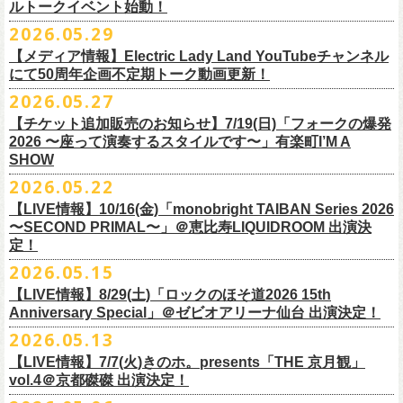
ルトークイベント始動！
素材 ： 綿100％
ローソン、
ミニストップ店舗にて直接払い戻しをさせていただきます。
＜オフィシャル抽選先行＞ 7/13(月)12:00～7/20(月・祝)23:59まで
発売日：7月4日(土)10:00〜
・富山県民小劇場ORBIS
◎「フォークの爆発2026 〜座って演奏するスタイルです〜」
サイズ：S / M / L / XL
ローソンで発券された⽅はローソンへ、
2026.05.29
ミニストップで発券された⽅は
https://
l-tike.com/st1/okuno1202-
1/
プレイガイド：イープラス
https://eplus.jp/sf/detail/
0039320001-
・バール・デ・美富味
7/5(日)兵庫・神戸クラブ月世界 開場15:30/開演16:00
＜製品サイズ＞
ミニストップへお⼿持ちの未使⽤
チケットをお持ちの上、ご来店くださ
他詳細はイベント公式サイトへ →
https://
breast.co.jp/okuno60th/
P0030682P021001?P1=
1221
【メディア情報】Electric Lady Land YouTubeチャンネル
・マリエ6F芝生広場
追加チケット＞2F立ち見席 ￥5,500（税込/ドリンク代別）
S ： 身丈66cm / 身幅55cm / 肩幅52cm / 袖丈21cm
い。実際の払戻⼿
順につきましては、下記URLをご確認ください。
ネクストロード 03-5114-7444（平日14～18時）
https://nextroad-
にて50周年企画不定期トーク動画更新！
・富山駅構内自由通路
＊ステージ上からの眺めになります
M ： 身丈70cm / 身幅58cm / 肩幅55cm / 袖丈23cm
https://l-tike.com/oc/lt/
haraimodoshi/
p.com/
contact/
チケット発売：7月6日 12時～
2026.05.27
＊自由席の方ご入場後、開演10分前のご案内を予定しています
L ： 身丈74cm / 身幅61cm / 肩幅58cm / 袖丈25cm
(注1)チケットの半券がもぎられているものについては、ご返⾦
対応を致
2027年にオープン50周年を迎える名古屋のライブハウスElectric Lady
プレイガイド：e-plus(イープラス)
発売日：7月2日(木)17:00〜
【チケット追加販売のお知らせ】7/19(日)「フォークの爆発
XL ： 身丈78cm / 身幅64cm / 肩幅61cm / 袖丈27cm
しかねます。
Land（通称E.L.L）でぴあ中部×フラワーカンパニーズの合同企画のトー
https://eplus.jp/sf/detail/
4562600001-P0030001
プレイガイド：イープラス
https://eplus.jp/sf/detail/0039320001-
2026 〜座って演奏するスタイルです〜」有楽町I’M A
※上記サイズはあくまでも目安の寸法です
(注2)チケット代以外の外⼿数料(配送⼿数料は除く)の返⾦
については、
クイベントシリーズ、vol.1の開催が8月31日(月)に決定！
フェスHP:
backonlivefes.com
SHOW
P0030685P021001?P1=1221
「フォークの爆発2026 ミニマル巡業 〜うたとギターとコーラスと〜」
「各種⼿数料券」が必要となります。
払い戻しの際に忘れずお持ちくだ
問：清水音泉 06-6357-3666（平日 15:00~18:00）
福島にて開催決定！
2026.05.22
さい。もし各種⼿
数料券を紛失された場合、外⼿数料のご返⾦
は致しか
日本のロック史を彩るさまざまバンドが出演し、ライブハウスシーン黎
info@shimizuonsen.com
ねますので何卒ご了承下さい。
【LIVE情報】10/16(金)「monobright TAIBAN Series 2026
明期ならではの驚きのエピソードから、まるで都市伝説のようなとんで
◎「フォークの爆発
2026
ミニマル巡業 〜うたとギターとコーラスと〜」
〜SECOND PRIMAL〜」＠恵⽐寿LIQUIDROOM 出演決
(注3) 払い戻しには「チケット」が必要です。払い戻し手続きより先に、
も逸話まで、これまでもさまざまな伝説が語られてきたてE.L.L。
※ミニマル巡業とは『
新たな試みとして歌とアコースティックギター一
定！
チケットの発券手続きの上、
再度Loppiにて払戻しお手続きください。
来年2027年にオープン50周年を控えたE.L.Lについて、フラカン鈴木圭介
本とコーラスと小
物の楽器などで構成するライヴ』です
(注4)夜間・早朝(21時～6時頃)は防犯対策として、
レジ内の現⾦が制限さ
2026.05.15
とグレートマエカワがホスト役となり、さまざまなバンドマン、シンガ
日時：
9/21(
月祝
)
開場
15:30/
開演
16:00
れております。その為、夜間・
早朝とその直前・直後の時間帯はつり銭
ー、関係者をゲストに迎えて語り明かすトークセッションを企画。
【LIVE情報】8/29(土)「ロックのほそ道2026 15th
会場：福島
Player
’
s Cafe
2027年にオープン50周年を迎える名古屋のライブハウスElectric Lady
◎
「SMILEY’S CONNECTION スマイリー原島 BIRTHDAY FESTIVAL
が 不⾜する場合がございますので、払い戻しは夜間・
早朝を避けてお⼿
このトークシリーズでは、E.L.L.にこれまで関わってきたミュージシャ
Anniversary Special」＠ゼビオアリーナ仙台 出演決定！
チケット料金：
4,800
円（税込
/
整理番号付
/
ドリンク代別） ※高校生以下
Land（通称E.L.L）でぴあ中部×フラワーカンパニーズの合同企画のトー
6days ～ ハメチ a-GOGO CARNIVAL!!～」
続きいただきますようお願い申し上げます。
ン、関係者、そして当時はファンだった人々とともに、まもなく50年を
2026.05.13
は当日
¥2,000
キャッシュバック（
当日年齢を証明できるもの（学生証、
クイベントシリーズを開始することが決定！
＜
day
２下北沢
CLUB Que
編＞
迎えるライブハウスの、ツワモノたちの記憶を語っていきます。配信や
10月、11月と自身初となるクラブクアトロ・
ワンマンツアーも決まって
保険証など）
のご提示が必要となります）
【LIVE情報】7/7(火)きのホ。presents「THE 京月観」
9
月
3
日
(
木
)
下北沢
CLUB Que
【ローソンチケットでご購入で、電子チケットをご選択の
インタビューでは語れない、ここだけの話もたくさん披露予定。
いるフラワーカンパニーズ、
2026年を右肩上がりに盛り上げる8箇所9公
一般チケット発売日：
7
月
18
日
(
土
)
vol.4＠京都磔磔 出演決定！
日本のロック史を彩るさまざまバンドが出演し、ライブハウスシーン黎
出演：
POLYSICS
／フラワーカンパニーズ／
SCOOBIE DO
お客様】
演のツアー開催決
定！
問い合わせ：ノースロードミュージック
明期ならではの驚きのエピソードから、まるで都市伝説のようなとんで