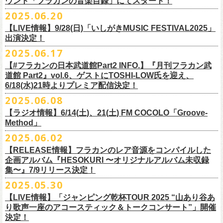
ウント「フラカンの音楽目録」にてスタート！
回ります！
2025.06.20
この度、これまでのweb shop【ニワトリ堂】サイトでの販売を終了し、
10年ぶり2回目となる日本武道館公演『フラカンの日本武道館 Part2 〜
限定的にSTORESでオープンしてきました【ニワトリ堂 2nd STORE】を
【LIVE情報】9/28(日)「いしがきMUSIC FESTIVAL2025」
武道館公演を経てさらに勢いを増してまわるフラカンの全国ツアー、
ど
超・今が旬〜』を9月20日(土)
に開催するフラワーカンパニーズが、
今年1
7/11(金)に発売される絵本『歌詞の本棚 深夜高速』の発売記念イベント
本店【ニワトリ堂】として移行、運営させていただくことになりまし
出演決定！
うぞお楽しみに！
月より月１配信のYouTube番組『月刊フラカン武道館 Part2』をスター
の開催が決定！
た。
2025.06.17
☆リリース詳細☆
ト、7回目のゲストとして、
ラッパー・シンガソングライターのNovel
◎フラワーカンパニーズ ワンマンツアー「フラカンのチョイナチョイ
フラワーカンパニーズ デジタルシングル
【#フラカンの日本武道館Part2 INFO.】『月刊フラカン武
Coreの出演が決定！
楽曲の歌詞に着目し、
気鋭のイラストレーターが自らのフィルターを通
☆フラワーカンパニーズ web shop【ニワトリ堂】
道館 Part2』vol.6、ゲストにTOSHI-LOW氏を迎え、
ナ’25/’26」
「ただいま実演中/ピュアな匂いがチョイナチョイナ」
して、
その世界観を絵本として再構築するプロジェクト、”歌詞（うた）
フラワーカンパニーズと怒髪天が出演する子供ばんどデビュー45周年祝
https://flowercompanyzinc.stores.jp/
6/18(水)21時よりプレミア配信決定！
2025年
収録曲：
番組スタート直前スペシャルのvol.0としてスキマスイッチ、
第１回目の
の本棚”。その第４弾としてフラワーカンパニーズ「深夜高速」が7/11(金)
うツアー子供ばんど「おかげさまで45周年 〜 祝！生存確認スペシャル
10月25日(土) 熊本Django 16:30/17:00
1. ただいま実演中
2025.06.08
ゲストとしてTHE COLLECTORSの加藤ひさし(vo)と古市コータロー(
g)、
に発売。
〜『弱きを助け強きを挫く』心強き後輩たちに支えられ（涙）」、
改めまして、どうぞ宜しくお願い致します。
◎「ライブでこんにちは！手ぬぐい」
◎「HESOKURIアクキー」
10月26日(日) 長崎ホンダ楽器 15:30/16:00
2. ピュアな匂いがチョイナチョイナ
第２回目にHump Back、第３回目はスターダスト☆レビューの根本要、
これを記念し、絵本の作画を担当してくださったイラストレーターの丹
【ラジオ情報】6/14(土)、21(土) FM COCOLO「Groove-
7/20(日)大阪公演のチケットが完売御礼となっていましたが、ご好評につ
価格：800円(税込)
価格：1500円(税込)
11月3日(月・祝) 渋谷duo MUSIC EXCHANGE 15:15/16:00
＊各音楽サービスにて7/16(水)よりリリース
第４回目は南海キャンディーズの山里亮太、
第５回目は筋肉少女帯の大
Method」
下京子さんと、フラワーカンパニーズ・鈴木圭介によるサイン会＋トー
きチケット若干枚数追加発売決定しました！
サイズ：75×41ｍｍ
素材 ： 綿100％
11月8日(土) 徳島club GRINDHOUSE 16:30/17:00
槻ケンヂ、
そして第６回目はBRAHMANのボーカル・TOSHI-
LOWを招き
クショーをHMV&BOOKS SHIBUYA 6F イベントスペースで開催いたし
名古屋公演も絶賛発売中！
2025.06.02
サイズ：90cm × 33cm
6/14(土)、21(土) 20:00～21:00 FM COCOLO「Groove-Method」
11月9日(日) 米子AZTiC laughs 15:30/16:00
お届けしてきた今番組（全回アーカイブ配信中）、
第7回目となる今回の
ます。
３バンド、気合いパンパンで名古屋＆大阪でお待ちしております！
【RELEASE情報】フラカンのレア音源をコンパイルした
”GROOVE”というキーワードを軸に、楽曲の”
GROOVE”
を生み出すベー
11月15日(土) 福井CHOP 16:30/17:00
ゲストは、
初対面となるBMSG所属のラッパー・シンガソングライター
企画アルバム『HESOKURI 〜オリジナルアルバム未収録
シストが語る本格的な音楽プログラム
11月16日(日) 神戸VARIT. 15:30/16:00
のNovel Coreを招聘。
集〜』7/9リリース決定！
6月後半の２週に渡り、グレートマエカワがDJを担当します
11月29日(土) 名古屋E.L.L 16:30/17:00
「深夜高速」
を始めフラカンの曲に救われ影響を受けてきたと公言し、
★鈴木圭介（著）、丹下京子（絵） 歌詞（うた）の本棚 『深夜高速』
◎子供ばんど「おかげさまで45周年 〜 祝！生存確認スペシャル 〜『弱
2025.05.30
https://cocolo.jp/site/blog/6200/
11月30日(日) 静岡サナッシュ 15:30/16:00
自身の曲の歌詞にも入れ込むほどの思いを持つNovel Coreと、その噂を聞
発売記念イベント★
きを助け強きを挫く』心強き後輩たちに支えられ（涙）」
12月6日(土) 宇都宮HEAVEN’S ROCK VJ-2 16:30/17:00
【LIVE情報】「ジャンピング乾杯TOUR 2025 “山あり谷あ
いていたフラカンメンバーの、
お互いに嬉しさを隠せない貴重な初トー
・7月19日(土) 開場17:15/開演18:00 名古屋Electric Lady Land
10年ぶり2回目となる日本武道館公演『フラカンの日本武道館 Part2 〜
12月7日(日) 水戸LIGHT HOUSE 15:30/16:00
り歌声一座のアコースティック＆トークコンサート”」開催
クは必見！ いつか対バンという話にも！？
■開催日時：2025年7月13日（日） 13:00～
(問)JAILHOUSE 052-936-6041 www.jailhouse.jp
超・今が旬〜』を9月20日(土)
に開催するフラワーカンパニーズ、
武道館
決定！
12月13日(土) 盛岡CLUB CHANGE WAVE 16:30/17:00
■場所：HMV&BOOKS SHIBUYA 6F イベントスペース
・7月20日(日) 開場16:30/開演17:00 心斎橋Music Club JANUS (問)清水音