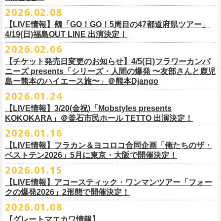
チケット料金：
・宮崎朝子（SHISHAMO）
お肉をたっぷり味わいながら、生の音楽に酔いしれる「ニクオン」
。今
トにて”皆勤風呂ントアクト”として皆さんをお迎えします。
フラカンの出演は6月20日(土)になります。
一般チケット発売日：5月23日(土) 10:00
2026.02.08
日時：2026年4月30日(木) 開場18:15／開園19:00
一般チケット発売日：3月28日(土)
前売 ¥5,500(税込/ドリンク代別）
・山田将司＆菅波栄純（THE BACK HORN）
2026年5月に奈良と岐阜で開催、SCOOBIE DOを迎えお届けするフラワ
【公演詳細】
年もお楽しみください！
どうぞお楽しみに♨️
どうぞお楽しみに！
問い合わせ：JAILHOUSE(052)936-6041 /
https://www.jailhouse.jp/live/
会場：恵比寿
LIQUIDROOM
U-22割 ￥4,500(税込/ドリンク代別/身分証持参必須（コピー不可/公演当
【LIVE情報】鶴「GO！GO！5周目の47都道府県ツアー」
ーカンパニーズが不定期で行なっている２マンライブ企画「シリーズ・
公演タイトル：第11回！ 僕たち、プロ野球大好きミュージシャンです！
オフィシャルホームページ：
https://www.
nikuon.com/top
dragondeluxe2026/
チケット料金：前売り¥5,700(税込/整理番号付/ドリンク代別途要) *記念バ
◎「フォークの爆発2026 ミニマル巡業 〜うたとギターとコーラスと〜」
日提示できない場合は一般価格チケットとの差額分をお支払いいただき
4/19(日)福島OUT LINE 出演決定！
「ホフディラン 春のベースまつり」に今年もグレートマエカワの出演が
人間の爆発」の一般チケット発売が3/8(日)10:00よりスタート！
日時・会場：3月17日（火）新宿ロフトプラスワン
お問い合わせ：ニクオン実行委員会 info＠
nikuon.com
◎「OTODAMA’26」
◎『
YATSUI FESTIVAL! 2026
』
ッヂ付
6/28(日) 札幌musica hall cafe 開場15:30/開演16:00 問：浮雲社中
ます)
決定！
ますます充実のライブを展開している両者によるガチンコ対バン、熱す
2026.02.06
（http://www.loft-prj.co.jp/PLUSONE/）
日時：5月4日(月祝)、5日(火祝) 開場10:00 / 開演11:00
日程：
2026
年
6
月
20
日（土）、
6
月
21
日（日） ※フラワーカンパニーズ
＊フラワーカンパニーズファンクラブ「ヤングフラワーズ」優先販売を
鶴「GO！GO！5周目の47都道府県ツアー」4/19(日)福島OUT LINE 公演
一般チケット発売日：2026年3月15日(日)10:00
チケット料金：4,800円（税込/整理番号付/ドリンク代別）
※１人１枚※未就学児入場不可/小学生以上チケット必要
ぎるステージになること必至！
開場／開演： 18:15／19:00
＊フラワーカンパニーズの出演は5月5日(火祝)のみ
の出演は6/20(土)のみ
【チケット発売日変更のお知らせ】4/5(日)フラワーカンパ
予定しています。次号会報誌にご案内を同
封します
にフラワーカンパニーズの出演が決定！
プレイガイド：
※高校生以下は当日¥2,000キャッシュバック（
当日年齢を証明できるも
一般チケット発売日：2026年6月6日(土)
◎「ホフディラン 春のベースまつり2026」
どうぞお見逃しなく〜
出演ミュージシャン： ※五十音順
会場：大阪・泉大津フェニックス
開場
ニーズ presents「シリーズ・人間の爆発 〜友部さんと鹿児
/
開演（両日）：
11:30
チケットぴあ
の（学生証、保険証など）
のご提示が必要となります）
＊ライブハウス会場限定店頭先行：4/4(土) 12:00〜19:00
日時：2026年5月20日(水) OPEN 18:30 / START 19:00
イノウエアツシ（ニューロティカ／横浜DeNAベイスターズ）、ウエノコ
島ー熊本のハイエース旅〜」＠熊本Django
その他詳細→
https://shimizuonsen.com/otodama/26/
会場
: Spotify O-EAST / Spotify O-WEST / Spotify O-nest 5F / Spotify O-
◎鶴「GO！GO！5周目の47都道府県ツアー」
イープラス
一般チケット発売日：3月28日(土)10:00
・クラブカウンターアクション宮古店頭
会場：新代田FEVER
ウジ（the HIATUS、Radio
nest 6F / Spotify O-Crest
2026.01.24
日時：2026年4月19日(日) 開場15:30 / 開演16:00
ローソンチケット
〒027-0083 岩手県宮古市大通２丁目６－１１
出演：ホフディラン
◎フラワーカンパニーズpresents『シリーズ・
人間の爆発』
Caroline／広島東洋カープ）、オカモト”MOBY”タクヤ (SCOOBIE DO ／
duo MUSIC EXCHANGE /
clubasia / LOFT9 shibuya / WOMBLIVE /
会場：福島OUT LINE
ネクストロード 03-5114-7444（平日14:00〜18:00）
プレイガイドなど詳細はライブページにてご確認くださ
【LIVE情報】3/20(金祝)「Mobstyles presents
6月から開催するフラワーカンパニーズのアコースティック企画の新たな
*
注意事項
ゲストベーシスト：ウエノコウジ（the HIATUS / Radio Caroline)、グレ
MLB解説者)、グレート
shibuya 7thFLOOR
出演：鶴、フラワーカンパニーズ
KOKOKARA」＠釜石市民ホール TETTO 出演決定！
い
https://flowercompanyz.com/live/
試みとなる歌とアコースティックギター一本とコーラスと小
物の楽器な
東北地方在住者のみの先着販売となります
ートマエカワ (フラワーカンパニーズ
) 、junko（打首獄門同好会）、and
・5月30日(土) 開場 16:30 / 開演 17:00
マエカワ（フラワーカンパニーズ／中日ドラゴンズ）、樋口豊
主催
:
やついいちろう
チケット料金：¥4800(税込/オールスタンディング/ドリンク代別途要)
どで構成するライヴ「フォークの爆発2026 ミニマル巡業 〜うたとギター
2026.01.16
１人１枚のみ購入可能
more,,,
会場：奈良NEVER LAND
（BUCK∞TICK／阪神タイガース）
他出演者、チケットなど詳細：以下よりご確認ください
一般チケット発売日：2月21日(土)
とコーラスと〜」の一般チケット発売が3/8(日)10:00よりスタート！
住所記載の身分証確認持参の上、
それぞれのライブハウス店頭にて販売
来場チケット：前売り：¥5,300+1drink 当日：¥5,800+1drink
出演：フラワーカンパニーズ/SCOOBIE DO
【LIVE情報】フラカン＆ヨコロコ合同企画「俺たちのザ・
司会：金光裕史（音楽と人編集部／阪神タイガース）
◎「モンキーTシャツ」
【YATSUI FESTIVAL! 2026 WEB INFORMATION】
問い合わせ：GIPお問合せフォーム→
https://www.gip-web.co.jp/t/info
します
配信チケット：前売り配信視聴券：¥3,000
ベストテン2026」5月に東京・大阪で開催決定！
チケット料金：前売り¥5.200(税込/D別/整理番号付)
6月から開催するフラワーカンパニーズのアコースティック企画の新たな
料金：前売￥4,000 ※税込／要1オーダー（500円以上）
価格：￥3,700(税込)
オフィシャルサイト：
https://yatsui-fes.com
◎「フォークの爆発2026 ミニマル巡業 〜うたとギターとコーラスと〜」
購入は現金のみとなります
当日・アーカイブ配信視聴券：¥3,500
一般チケット発売日：2026年3月8日(日)
試みとなる歌とアコースティックギター一本とコーラスと小
物の楽器な
チケット発売日：2月28日（土）11時〜
2026.01.15
ボディ：ビッグシルエット
オフィシャルX：
https://x.com/YATSUIFES
＊ミニマル巡業とは『
新たな試みとして歌とアコースティックギター一
転売は固く禁止とさせていただきます
＊お得な来場＆配信チケット：前売り：¥7,000+1drink
プレイガイド：
どで構成するライヴ「フォークの爆発2026 ミニマル巡業 〜うたとギター
※購入枚数制限あり／お一人様2枚まで
カラー：ホワイト、アシッドブルー
オフィシャルFacebook：
https://www.facebook.com/YATSUIFES
【LIVE情報】アコースティック・ワンマンツアー「フォー
本とコーラスと小
物の楽器などで構成するライヴ』です
公演当日も身分証を確認させて頂きます（U-22割も同様）
チケット発売：
イープラス
とコーラスと〜」に札幌公演の追加が決定！
※チケットの整理番号順での入場となります。
素材 ： 綿100％
オフィシャルInstagram ：
https://www.instagram.com/yatsuifes/
クの爆発2026」2形態で開催決定！
6/8(月)京都・紫明会館 18:30/19:00 問：SOLE CAFE
当日11:30〜整列開始いたします
ホフディランオフィシャルFC先行(抽選)：3/19(木)
12:00-3/22(日) 23:59
チケットぴあ
販売URL
サイズ：S / M / L / XL
2026.01.08
6/10(水)広島・東広島 西条公会堂 18:30/19:00 問：キャンディープロモ
近隣のご迷惑になるためそれ以前のお並びは禁止とさせていただき
ます
一般発売その他情報は
ローソンチケット Ｌコード：56253
◎「フォークの爆発2026 ミニマル巡業 〜うたとギターとコーラスと〜」
https://eplus.jp/sf/detail/4487570001-P0030001
＜製品サイズ＞
YATSUI FESTIVAL! 2026お問合せ：Spotify O-EAST：03-5458-4681
ーション広島
その他詳細：
https://www.gip-web.co.jp/schedule/detail/8491#13568
特設サイトにて→
https://hoff.jp/e/
bs26/
【グレートマエカワ情報】
問い合わせ：奈良NEVER LAND
http://nara-neverland.
com/pc/info.html
＊ミニマル巡業とは『
新たな試みとして歌とアコースティックギター一