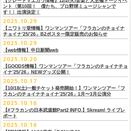
【グレートマエカワ情報】12/2(火)音楽と人主催トークイベ
翌週以降も過去のライブ映像を順次配信予定です。
ライブ、『フラワーカンパニーズ「ゾロ目だョ全員集合!〜フラカン33
GORA BREWERY
U-NEXT月額会員の方は、追加料金なくお楽しみいただけます。
1days視聴券 2,800円(税込)
出演：JUN SKY WALKER(S) 、フラワーカンパニーズ
ント〈第10回！ 僕たち、プロ野球ミュージシャンで
様々な会場でのフラカンのライブをぜひお楽しみください！
年、野音99年〜」2022.9.23 日比谷野外大音楽堂』に続く第3弾、第4弾と
Godspeed Brewery（The Slop Shop）
2days視聴券 5,000円(税込)
チケット料金：6,600円（税込）＋ドリンクオーダー ※未就学児入場不可
す！〉出演決定！
して、
しまなみブルワリー
翌週以降も過去のライブ映像を順次配信予定です。
視聴チケット販売期間：12/08（月）21:00〜12/30(火) 19:00
一般チケット発売日：2026年1月24日(土)
2025.10.29
＊11/27(木)正午配信開始
年末恒例となった京都磔磔での2デイズライブ、2023年に開催されたフラ
Shimoda Brewing Company
様々な会場でのフラカンのライブをぜひお楽しみください！
【公演詳細】
視聴チケット販売URL：
https://eplus.jp/fc-st/
問い合わせ：E.L.L. 052-201-5004
◎『フラワーカンパニーズ「ゾロ目だョ全員集合!〜フラカン33年、野音
ワーカンパニーズ「神さまツアー」～年末恒例磔磔2デイズ～の1日目、2
【ニワトリ堂情報】ワンマンツアー「フラカンのチョイナ
Streetlight Brewing
公演タイトル：第10回！ 僕たち、プロ野球大好きミュージシャンです！
JUN SKY WALKER(S) オフィシャルサイト
http://junskywalkers.jp/
99年〜」2022.9.23 日比谷野外大音楽堂』
日目それぞれの映像を同時配信がスタート！
チョイナ’25/’26」B2ポスター限定販売のお知らせ
SEOUL BREWERY（エムエスエンタープライズ）
＊11/20(木)正午配信開始
日時・会場：12月2日（火）LOFT9 Shibuya
▼視聴はこちら
U-NEXT月額会員の方は、追加料金なくお楽しみいただけます。
立飛麦酒醸造所
◎「フラカンの横浜アリーナ -リモートライヴ編- 〜生き続けてる事は最
2025.10.29
（
https://www.loft-prj.co.jp/schedule/loft9/access
）
2026年1月12日(月祝)＠仙台darwinで開催される四星球企画「毛が生えた
https://video.unext.jp/browse/feature/FET0012549
CHORYO
Craft
Beer
大のメッセージ！〜」 2020.8.27 横浜アリーナ *無観客配信ライブ
開場／開演： 17:45／18:30
日」にフラワーカンパニーズの出演が決定！
【web情報】中日新聞web
様々な会場でのフラカンのライブをぜひお楽しみくださいね。
DevilCraft Brewing
▼視聴はこちら
（終演予定：21:15）
2025.10.20
9月20日(土)
に開催した日本武道館公演『フラカンの日本武道館 Part2 〜
Totopia Brewery
https://video.unext.jp/browse/feature/FET0012549
■10月28日(火)公開 中日新聞web
出演ミュージシャン： ※五十音順
◎四星球企画「毛が生えた日」
超・今が旬〜』、このライブの模様がU-NEXTにて12/
5(金)19:00〜独占ラ
＊U-NEXT独占ライブ配信詳細
そして、いよいよ12/5(金)19:00〜「フラカンの横浜アリーナ -リモートラ
【GOODS情報】ワンマンツアー「フラカンのチョイナチョ
Trap Door Brewing他（AQベボリューション）
【動画】名曲「深夜高速」やディープな名古屋の魅力を語る フラワー
イノウエアツシ（ニューロティカ／横浜DeNAベイスターズ）、ウエノコ
日時：2026年1月12日(月祝) OPEN 15:30 / START 16:00
イブ配信されることが決定！
イナ’25/’26」NEWグッズ公開！
◎フラワーカンパニーズ「フラカンの日本武道館 Part2 〜超・今が
イヴ編- 〜生き続けてる事は最大のメッセージ！〜」U-NEXT独占配信
奈良醸造
カンパニーズ・鈴木圭介さん、イラストレーター・丹下京子さん対談
ウジ（the
会場：仙台darwin
全国のライブハウスを主戦場とし”メンバーチェンジなし、
活動休止な
旬〜」
がスタート！
2025.10.17
NOVORU
＊U-NEXT独占ライブ配信詳細
https://www.chunichi.co.jp/article/1151332
HIATUS、Radio Caroline／広島東洋カープ）、オカモト”MOBY”タクヤ
出演：四星球、フラワーカンパニーズ、SCOOBIE DO
10/25(土)＠熊本Djangoよりスタートするフラワーカンパニーズ ワンマン
し”で全国各地でライブ・
ツアーを続けているフラカンが、結成36年
配信日：2025年12月5日(金)19:00〜 ※見逃し配信あり
合わせてどうぞお楽しみに！
NOMCRAFT BREWING
◎フラワーカンパニーズ「フラカンの日本武道館 Part2 〜超・今が
(SCOOBIE DO ／MLB
チケット料金：¥4,200(税込/ドリンク代別)
四星球・北島康雄くんのトークライブに鈴木圭介の出演が決定！
【10/18(土)一般チケット発売開始！】ワンマンツアー「フ
ツアー「フラカンのチョイナチョイナ’25/’26」ら販売するNEWグッズを
で”超・今が旬”
と自負し10年振りに挑んだ2度目の日本武道館ライブ。
視聴料：U-NEXT月額会員視聴無料
Nomodachi Brewing
旬〜」
解説者)、グレートマエカワ（フラワーカンパニーズ／中日ドラゴン
一般チケット発売日：11月29日(土)
ラカンのチョイナチョイナ’25/’26」1月〜3月公演分
公開！
その模様を10年前の武道館ライブ映像をはじめフラカンのMVも
数多く手
配信URL：
https:
//t.unext.jp/r/flowercompanyz
＊12/4(木)正午配信開始
箱根ビール醸造所
配信日：2025年12月5日(金)19:00〜 ※見逃し配信あり
ズ）、樋口豊
問い合わせ：ジー・アイ・ピー tel022-222-9999
◎『僕？僕は君だよ 76日前の』
2025.10.16
掛けている映像監督・番場秀一氏がリアルに映し出します。
◎ フラワーカンパニーズ「神さまツアー」～年末恒例磔磔2デイズ～ 1
HAMAMATSU BEER
視聴料：U-NEXT月額会員視聴無料
（BUCK∞TICK／阪神タイガース）
日時：2025年12月5日(金)開場18:45 / 開演19:30
【#フラカンの日本武道館Part2 INFO.】Skream! ライブレ
日目 2023.12.13 京都磔磔
B.M.B BREWERY
配信URL：
https:
//t.unext.jp/r/flowercompanyz
司会：金光裕史（音楽と人編集部／阪神タイガース）
＊一般発売に先がけ、HP先行あり！
会場：東京・西早稲田BLAH BLAH BLAH
ポート
さらにこの配信を記念し、同じくU-NEXTにて、
2020年開催の横浜アリー
ーー過去ライブ映像配信スケジュールーー
◎ フラワーカンパニーズ「神さまツアー」～年末恒例磔磔2デイズ～ 2
Far Yeast Brewing
料金：前売￥4,000 ※税込／要1オーダー（500円以上）
＜
HP
先行＞
出演：北島康雄(四星球) ゲスト：鈴木圭介(フラワーカンパニーズ)
ナでの無観客配信ライブ、
2022年開催の日比谷野音ライブ、
そして年末
2025.10.16
日目 2023.12.14 京都磔磔
FARMENTRY
チケット一般発売日：11月8日（土）10時〜
受付期間：
11
月
13
日
(
木
)10:00
～
11
月
20
日
(
木
)
23:59
チャージ：前売¥3000/当日¥3500(+1drink ¥600)
■10月16日(木)公開 Skream!
恒例となっている京都のライブハウス磔磔でのセットリ
ストほぼ被りな
＊11/20(木)より配信中