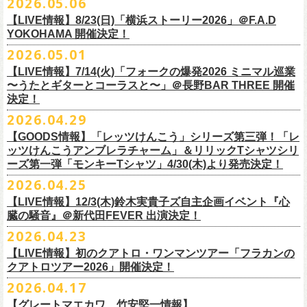
2026.05.06
OPEN 18:15
／
START 19:00
この第一回目となるゲストに、中村達也さんをお迎えしてお届けしま
払戻し期間内に購入された申込サイト内「マイページ」
◎「ラッコなエコバッグ」
より払戻し手続
も逸話まで、これまでもさまざまな伝説が語られてきたてE.L.L。
前売￥
5,500-
／当日￥
6,000-
（ドリンク代別）
す！
【LIVE情報】8/23(日)「横浜ストーリー2026」＠F.A.D
きの上、CASH POST(注 1)をご利用いただき、払戻しさせていただきま
価格：￥1,500(税込）
◎「フラカンの年末ベストナイン2026」
来年2027年にオープン50周年を控えたE.L.Lについて、フラカン鈴木圭介
チケット発売日：2026
年
7
月
5
日
(
日
) 12:00
～
YOKOHAMA 開催決定！
どうぞお楽しみに！
す。
カラー：オリーブ
11/21(土) 函館ARARA 開場16:30/開演17:00 問い合わせ：ARARA
とグレートマエカワがホスト役となり、さまざまなバンドマン、シンガ
プレイガイド：
Live Pocket
https://livepocket.jp/e/que20260903
2026.05.01
お客様ご自身でのお手続きが必要となりますため、
素材 ： ポリエステル
下記URLより払戻し手
11/23(月・祝)八戸ROXX 開場15:30/開演16:00 問い合わせ：ノースロ
ー、関係者をゲストに迎えて語り明かすトークセッションを企画。
問：
AILE C.E Works 03-5433-2500
◎ツワモノたちの記憶〜E.L.L50周年プロジェクト・スペシャルトーク〜
順をご確認の上、
サイズ：本体／約W310mm ×H340mm（持ち手含む500mm）
払戻し期限内にお手続きをお願いいたします。
ードミュージック
【LIVE情報】7/14(火)「フォークの爆発2026 ミニマル巡業
このトークシリーズでは、E.L.L.にこれまで関わってきたミュージシャ
vol.1
https://l-tike.com/guide/a_
持ち手／約W50mm × H160mm
cashpost.html
〜うたとギターとコーラスと〜」＠長野BAR THREE 開催
11/28(土) 宮崎LAZARUS 開場16:30/開演17:00 問い合わせ：LAZARUS
ン、関係者、そして当時はファンだった人々とともに、まもなく50年を
家主のツアー「YANUSHI LIVE TOUR 2026」にフラワーカンパニーズの
開催日時：2026年8月31日（月）開場19:00 開演19:30
決定！
※電子チケットの仕様上、
折りたたみマチ／約160mm
購入チケットを一部のみ払戻しすることはで
11/29(日) 鹿児島SR HALL 開場15:30/開演16:00 問い合わせ：SR HALL
迎えるライブハウスの、ツワモノたちの記憶を語っていきます。配信や
出演が決定！
◎「Handmade Rockエプロン」価格：￥5,500(税込）
会場：ell.SIZE （名古屋市中区大須2-10-43）
きません。
容量：約12L
12/5(土) 足利ライブハウス大使館 開場16:30/開演17:00 問い合わせ：
2026.04.29
インタビューでは語れない、ここだけの話もたくさん披露予定。
8/9(日)東京・SHIBUYA CLUB QUATTRO に出演させていただきます。
カラー：ダークインディゴ, キャメル
出演：鈴木圭介、グレートマエカワ、平野茂平 （Electric Lady Land会
（注 1）
※ ハンドル部分のゴムで止めて小さく携帯できます
金融庁管轄の資金移動者である株式会社ＤＧフィナンシャルテク
ネクストロード
【GOODS情報】「レッツけんこう」シリーズ第三弾！「レ
チケット完売となっておりました7/19(日)開催「フォークの爆発2026 〜
素材 ：
長） ゲスト：中村達也
ノ
ロジー(資金移動業者登録 番号：関東財務局長第 00094 号)の
12/6(日) 松本ALECX 開場15:30/開演16:000 問い合わせ：FOB新潟
7/10(金)開催のvol.0ではElectric Lady Land創始者であり現会長の平野茂
ッツけんこうアンブレラチャーム」＆リリックTシャツシリ
◎「YANUSHI LIVE TOUR 2026」 -東京公演-
座って演奏するスタイルです〜」東京・有楽町I’M A SHOW 公演につきま
（ダークインディゴ）綿 90％ , レーヨン 10％ デニム
チケット料金：全席指定¥3,500（税込） *未就学児童入場不可
「CASHPOST」が提供しているサービスです。
ーーーーー
12/11(金) 京都磔磔 〜年末恒例磔磔2デイズ〜 開場18:30/開演19:00
ーズ第一弾「モンキーTシャツ」4/30(木)より発売決定！
平氏をゲストに迎え、フラワーカンパニーズ メンバー4人とともにお届け
日時：2026/8/9(日) OPEN 17:00 / START 18:00
して、若干枚数＜立ち見指定＞での追加販売を行うことが決定しまし
（キャメル）綿 100％ キャンバス
チケット発売日：7月11日(土)10:00
購入されたマイページより払戻しさせていただきます。
問い合わせ：清水音泉
します。
2026.04.25
会場：SHIBUYA CLUB QUATTRO
8月29日(土)、30日(日)＠ゼビオアリーナ仙台 で開催されるスピッツ主催
た。
サイズ：フリー（着丈 92cm , 横幅 70cm , ショルダーテープ長 160cm）
プレイガイド：チケットぴあ
https://t.pia.jp/
PKコード：332-844
「レッツけんこう」シリーズ第三弾！アンブレラチャームの発売が決
マイページ：
https://l-tike.com/
mypage/
12/12(土) 京都磔磔 〜年末恒例磔磔2デイズ〜 開場16:30/開演17:00
今後のゲスト発表と合わせて、どうぞお楽しみに！
出演：家主 GUEST：フラワーカンパニーズ
「ロックのほそ道2026 〜15th Anniversary Special〜」にフラワーカンパ
※ フロントポケットにペン差し付き
お問い合わせ：ell.SIZE 052-211-3997
【LIVE情報】12/3(木)鈴木実貴子ズ自主企画イベント『心
定！
※本手続き中の操作、ご登録内容はしっかりとご確認のうえ、
お手続き
問い合わせ：清水音泉
チケット前売料金：一般 4,500円 / 学生 3,500円(共にドリンク代別)
ニーズの出演が決定！
◎「フォークの爆発2026 〜座って演奏するスタイルです〜」
臓の騒音』＠新代田FEVER 出演決定！
Electric Lady Landホームページ ＞
https://www.ell.co.jp/
アルミ蒸着袋入り、ランダムでご購入いただく”どれになるかお楽しみス
ください。
12/19(土) 盛岡岩手県公会堂21号室 〜ツアー最終日はフォークの爆
◎ツワモノたちの記憶〜E.L.L50周年プロジェクト・スペシャルトーク〜
※学生は公演当日に学生証の提示が必要となります
フラワーカンパニーズの出演日は8月29日(土)になります。
7/19(日)東京・有楽町I’M A SHOW 15:15/16:00
※本イベントはトークイベントです。当日はライブパフォーマンスはご
2026.04.23
タイル”での販売となります。
またお手続き時のお客様の不備に伴う対応は一切できかねますため
、ご
発〜 *アコースティックライヴ 開場16:30/開演17:00 問い合わせ：ノ
vol.0
※中学生以下無料
追加チケット＞立ち見指定 ￥5,500（税込/ドリンク代別）
ざいません。
了承ください。
ースロードミュージック
【LIVE情報】初のクアトロ・ワンマンツアー「フラカンの
開催日時：2026年7月10日（金）開場18:30 開演19:00
プレイガイド：チケット(イープラス)：
5月15日(金)18:00より、チケット先行受付もスタート！（〜5月24日
発売日：5月30日(土)10:00〜
さらに、フラカンの楽曲（歌詞）をデザインしたリリックTシャツシリー
※メール受信に際して、
事前に下記2つのドメインを受信できるように設
チケット料金：前売￥5,200(税込/ドリンク代別途要) / *12/19盛岡公演の
クアトロツアー2026」開催決定！
会場：ell.SIZE （名古屋市中区大須2-10-43）
一般チケット発売日：2026/5/30(土) 10:00 URL：
(日)23:59まで）
問：ネクストロード 03-5114-7444（平日14～18時）
https://nextroad-
モノブライトの対バンツアーにフラワーカンパニーズの出演が決定！
ズが新たに登場！
定しておいてくだ
さい。
み 前売￥5,500(税込/指定席/ドリンク代別途要)
2026.04.17
出演：フラワーカンパニーズ ゲスト：平野茂平 （Electric Lady Land会
https://eplus.jp/yanushi/
「ロックのほそ道」15周年、みんなで盛大にお祝いしましょう！
p.com/contact/
10/16(金)恵⽐寿LIQUIDROOM 公演に出演させていただきます。
第一弾は1998年リリースのアルバム『マンモスフラワー』収録「モンキ
メールが届かない場合等も、
必ず期間内にご自身で設定をご確認くださ
＊全公演共通＞高校生以下は当日¥2,000キャッシュバック（
当日年齢を
長）
問い合わせ：HOT STUFF PROMOTION 050-5211-6077
https://www.red-
【グレートマエカワ、竹安堅一情報】