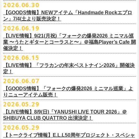
その他詳細：OFFICIAL SITE：
https://www.ishigaki-fes.jp/
2026.06.30
水音泉
☆最速先行受付スタート！
カラー：レッド , ブルー
済チケット
をお持ちの方はそのまま使用可能となります。
2026年
9月2日〜6日に開催される
スマイリー
原島さんのイベント
湯仲間販売所
https://eplus.jp/sf/detail/4579890001-P0030001P0030002?
【GOODS情報】NEWアイテム「Handmade Rockエプロ
素材：綿 100％
「SMILEY’S CONNECTION スマイリー原島 BIRTHDAY FESTIVAL
#いしがき2026
チケットぴあ
ン」7/4(土より販売決定！
P6=001&P1=0402&P59=1&block=true
サイズ：28 × 28 cm
6days ～ ハメチ a-GOGO CARNIVAL!!～」出演決定！
【チケットぴあにてご購入のお客様】
#いしがきミュージックフェスティバル
イープラス
その他詳細：イベントオフィシャルサイト
https://shelter35th.com/
生地：8重ガーゼふきん
2026.06.19
フラワーカンパニーズは
＜
day
２下北沢
CLUB Que
編＞
9月3日(木)下北沢
払戻方法は、
チケットの受取方法や支払方法などにより異なります。
7/4(土)「フォークの爆発2026 〜座って演奏するスタイルです〜」＠倉敷
ローチケ
問い合わせ：HOTSTUFF 050-5211-6077(平日12:00-18:00)
CLUB Queに出演致します。
下記 URL よりどの払戻方法になるのか確認してください。
【LIVE情報】9/21(月祝)「フォークの爆発2026 ミニマル巡
新渓園敬倹堂より、グッズにNEWアイテムが登場！
業 〜うたとギターとコーラスと〜」＠福島Player’s Cafe 開
http://t.pia.jp/guide/refund.
jsp
新たな企画「Handmade Rock」シリーズ第一弾として、初アイテム、エ
・11/1(日)名古屋クラブクアトロ OPEN 15:15 START 16:00 問：
催決定！
<お問合せ> チケットぴあ
http://t.pia.jp/help/
index.jsp
プロンを販売いたします！
JAIL HOUSE
2026.06.15
お料理の時だけでなく、お掃除やDIY作業の時など、いろんなシチュエー
チケットぴあ
【イープラスにてご購入のお客様】
ションでご利用いただけるおすすめアイテムです。
イープラス
【LIVE情報】「フラカンの年末ベストナイン2026」開催決
12/2(水)恵比寿LIQUIDROOMで開催される奥野
真哉さんの祝・還暦イベン
9/22(火祝)富山駅周辺5会場で開催されるサーキットフェス「back on live
払戻方法は、チケットの受取方法や支払方法により異なります。
ぜひチェックしてくださいね！
定！
ローチケ
トにフラワーカンパニーズの出演が決定！
FES 2026 能登半島災害復興支援」にフラワーカンパニーズの出演が決
詳細は下記の払戻方法チャートをご確認ください。
2026.06.07
グレートマエカワ、竹安堅一が参加するうつみようこ＆Yokoloco Bandも
定！
＜公演変更／延期 払戻方法確認チャート＞
＜全公演共通＞
【GOODS情報】「フォークの爆発2026 ミニマル巡業」よ
ハウスバンドとして参加いたします。
チケット完売となっておりました7/11(土)開催「
フォークの爆発2026 〜
出演する会場など詳細は後日発表となります。
払戻方法確認チャート
http://eplus.jp/
refund2/
チケット料金：前売￥5,700(税込/ドリンク代別途要)
りニューアイテム販売！
みんなで盛大にお祝いしましょう♪
座って演奏するスタイルです〜」岐阜・郡上八幡Club Layla 公演につき
質問に答えながらご自身の状況を確認してください。 適切な払戻方法を
※高校生以下は当日¥2,000キャッシュバック（当日年齢を証明できるも
まして、限定枚数となりますが＜立ち見席＞
2026.05.29
の追加販売を行うことが決
どうぞお楽しみに！
ご覧になれます。
の（学生証、保険証など）のご提示が必要となります）
6/8(月)からスタートする「フォークの爆発2026 ミニマル巡業 〜うたとギ
◎奥野真哉 還暦イベント “〜オクピンの笑って︕笑って︕︕ 60歳〜「君
定しました。
【LIVE情報】8/9(日)「YANUSHI LIVE TOUR 2026」＠
e+Q＆A ページ：
https://eplus.jp/qa/
チケット完売となっておりました7/5(日)開催「フォークの爆発2026 〜座
一般チケット発売日：8月8日(土)
ターとコーラスと〜」にて、ラッコシリーズのニューアイテムの販売が
◎「モンキーTシャツ」
はカンレキさ」”
◎「back on live FES」
SHIBUYA CLUB QUATTRO 出演決定！
って演奏するスタイルです〜」兵庫・神戸クラブ月世界 公演につきまし
決定！
価格：￥3,700(税込)
日時：2026年12月2日(水) 開場18:00 / 開演19:00
◎「フォークの爆発2026 〜座って演奏するスタイルです〜」
日程：2026年9月22日(火祝)
て、限定枚数となりますが＜2F立ち見席＞の追加販売を行うことが決定
2026.05.29
【ローソンチケットでご購入で、紙チケットをご選択のお
さらに、完売御礼となった「レッツけんこうアンブレラチャーム」（ラ
ボディ：ビッグシルエット
会場：恵比寿 LIQUIDROOM
7/11(土)岐阜・郡上八幡Club Layla 開場16:30/開演17:00
会場：
しました。
ンダム）がイエローver.で販売再開決定！
客様】
カラー：ホワイト、アシッドブルー、
[NEWカラー！]
サンドベージュ
【トークライブ情報】E.L.L50周年プロジェクト・スペシャ
チケット：
追加チケット＞立ち見席 ￥5,500（税込/ドリンク代別）
・富山MAIRO