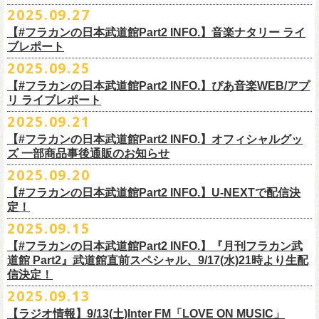
◎ワンマンツアー「フラカンのチョイナチョイナ’25/’26」 ポスター
◎「ゾロ目だョ全員集合!〜フラカン33年、野音99年〜」
2022.9.23 日比
＊＊＊＊＊＊
長州小力
2025.09.27
主催：音楽と人編集部
https://ongakutohito.com/
樋口豊さん59歳の誕生日2日前の開催となる今企画、
会場：新代田LIVE HOUSE FEVER
価格：900円(税込) *送料別
谷野外大音楽堂
まーな
出演は、トークイベントでお馴染みの〈プロ野球大好きミュージシャ
一般チケット発売日：前売 ￥5,500（税込／D代別）※お土産ステッカー
【#フラカンの日本武道館Part2 INFO.】音楽ナタリー ライ
＊サイズ：B2（515mm×728mm）
年末恒例FM802主催のロック大忘年会「FM802 ROCK FESTIVAL RADIO
ン〉たちを中心としたスペシャルバンド（グレートマエカワが参加）、
ブレポート
付き
＊販売期間：2025年10月30日(木)9:00 〜 ※在庫が無くなり次第終了
③12/4(木)配信開始予定
10月25日＠熊本Djangoを皮切りに30箇所31公演を回る全国ワンマンツア
CRAZY 2025」最終日12/29(月)、怒髪天がハウスバンドとなり、一夜限り
2月7日（土）
POLYSICS、そしてフラワーカンパニーズ。
※保護者同伴に限り高校生以下入場可能、当日￥2,
000キャッシュバック
＊2025年11月上旬〜発送予定
2025.09.25
◎ フラワーカンパニーズ「神さまツアー」～年末恒例磔磔2デイズ～ 1
ー「フラカンのチョイナチョイナ’25/’26」の2026年1月〜３月公演分
のスペシャルセッション企画「
FM802＆怒髪天 presents レディクレ歌合
■9月27日(土)公開 音楽ナタリー
◆音楽◆
（当日年齢を証明できるもの（学生証、
保険証等）のご提示が必要）
＊発送方法：宅急便
日目 2023.12.13 京都磔磔
（2/21＠大分公演を除く）
の一般チケットが10月18日(土)より発売スター
【#フラカンの日本武道館Part2 INFO.】ぴあ音楽WEB/アプ
戦」を開催。
＊9/20(土)「フラカンの日本武道館 Part2 〜超・今が旬〜」ライブレポー
矢井田瞳
前売りチケットなど本公演の詳細は、『音楽と人』のWebサイト
チケット発売日：11月15日(土)
リ ライブレポート
◎ フラワーカンパニーズ「神さまツアー」～年末恒例磔磔2デイズ～ 2
ト！
このスペシャルステージに、グレートマエカワがサポートメンバーとし
ト掲載
ホフディランカルテット
（
https://ongakutohito.com/
）にて、10月下旬ごろにお知らせされます。
問い合わせ：LIVE HOUSE FEVER TEL：03-6304-7899
☆ニワトリ堂 ＞
https://flowercompanyzinc.stores.jp/
日目 2023.12.14 京都磔磔
これにて全公演分のチケットが発売となります。
て参加することが決定しました！
2025.09.21
インナージャーニー
http://www.fever-popo.com/
■9月25日(木)公開 ぴあ音楽WEB/アプリ
9/20(土)開催の日本武道館公演を経て、さらに勢いを増してまわるフラカ
｢フラワーカンパニーズ、10年ぶり2度目の日本武道館ワンマンで示した
ポニーテールリボンズ
【#フラカンの日本武道館Part2 INFO.】オフィシャルグッ
どうぞお楽しみに！
＊9/20(土)「フラカンの日本武道館 Part2 〜超・今が旬〜」ライブレポー
■U-NEXT問い合わせ：
https://help.
unext.jp/info-video/detail/
info403b
ンの全国ツアー、
どうぞお楽しみに！
◎「FM802 ROCK FESTIVAL RADIO CRAZY 2025」
転がり続ける“バンドの未来”｣
仮面女子
ズ 一部商品事後通販のお知らせ
＊ファンクラブ優先チケット販売のご案内はファンクラブよりご登録ア
ト掲載
日程：2025年12月29日(月)
https://natalie.mu/music/news/641285
ex.KNU
◎音楽と人＆僕たちプロ野球大好きミュージシャンpresents「神田ナイト
2025.09.20
ドレスにメールでご案内しております
＊大分公演の身、諸事情により10/25(土）からの発売に変更になりました
会場：インテックス大阪
カーニバル」〜樋口豊59th BIRTHDAY LIVE〜
「今のフラカン」の圧倒的な底力 2度目の日本武道館、最高のお祭り騒
【#フラカンの日本武道館Part2 INFO.】U-NEXTで配信決
＊「
FM802＆怒髪天 presents レディクレ歌合戦」
◆お笑いステージ◆
◎「みんなの祭り X’mas SPECIAL」
日時：:2026年1月22日（木）開場/開演: 18:00/19:00（予定）
ぎ【ライブレポート】
定！
◎フラワーカンパニーズ ワンマンツアー「フラカンのチョイナチョイ
[出演]怒髪天 and more!!!!
レイザーラモン
日時：2025年12月23日(火) 開場 17:15 開演 18:00
会場：KANDA SQUARE HALL
https://lp.p.pia.jp/article/news/438272/index.html
2025.09.15
ナ’25/’26」
[Support Member]
ジョイマン
会場：名古屋DIAMOND HALL
出演：樋口豊スペシャルセッション（メンバー：樋口豊、イノウエアツ
2025年
Ba:グレートマエカワ（フラワーカンパニーズ）
【#フラカンの日本武道館Part2 INFO.】『月刊フラカン武
囲碁将棋
出演：
シ、ウエノコウジ、グレートマエカワ、MOBY and more…）
10月25日(土) 熊本Django 16:30/17:00
Key:奥野真哉(ソウル・フラワー・ユニオン)
道館 Part2』武道館直前スペシャル、9/17(水)21時より生配
nobodyKnows＋
フラワーカンパニーズ
10月26日(日) 長崎ホンダ楽器 15:30/16:00
※タイムテーブル、他出演者（ゲストボーカル）など詳細は後日発表と
信決定！
2月8日（日）
中村耕一 (ex. JAYWALK）
POLYSICS
11月3日(月・祝) 渋谷duo MUSIC EXCHANGE 15:15/16:00
なります
2025.09.13
◆音楽◆
OSAKA ROOTS
主催・企画／（株）音楽と人
11月8日(土) 徳島club GRINDHOUSE 16:30/17:00
フラワーカンパニーズ
ET-KING
制作／com agent
【ラジオ情報】9/13(土)Inter FM「LOVE ON MUSIC」
11月9日(日) 米子AZTiC laughs 15:30/16:00