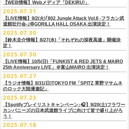
https://cocolo.jp/site/blog/1150
ンの全国ツアー、
どうぞお楽しみに！
また武道館でフラカンのライブが観たい。そう心から思う。武道館はほ
【WEB情報】Webメディア「DEKIRU!」
https://chupea.fm/
■vol.1
いほいできる会場ではなくても、こんなフラカンのライブをこれからい
＊グレートマエカワ 生出演(15:00〜出演予定）
2025.07.31
■8月6日(水)14:00〜17:51 FM802「THE NAKAJIMA HIROTO SHOW 802
7/31(木)Webメディア「DEKIRU!」
◎フラワーカンパニーズ ワンマンツアー「フラカンのチョイナチョイ
ゲスト：加藤ひさし、古市コータロー(THE COLLECTORS)
っぱい観たい。思えば初めてロックを聴いた頃からずっと、その衝撃や
【LIVE情報】9/2(火)｢802 Jungle Attack Vol.6 -フラカン武
RADIO MASTERS」
＊グレートマエカワインタビュー掲載
ナ’25/’26」
https://www.youtube.com/watch?
v=kTtAgK2Iq4A&t=2345s
感動が「思い出」という箱の中に納まらなくて、ずっとリアルに生き続
10年ぶり2回目となる日本武道館公演『フラカンの日本武道館 Part2 〜
道館壮行会-｣＠GORILLA HALL OSAKA 出演決定！
＊グレートマエカワ 生出演(17:00台出演予定）
「グレートマエカワさんのDIY魂が知りたい！〜自分たちが「面白い」と
2025年
けちゃうものだから、僕はこうやって文章を書いたりしている。この10
超・今が旬〜』を9月20日(土)
に開催するフラワーカンパニーズが、
今年1
2025.07.30
https://funky802.com/masters/
思うことが、バンドの未来につながる〜」
10月25日(土) 熊本Django 16:30/17:00
■vol.2
年ぶりのフラカンの武道館ライブも、「思い出」という箱にはなかなか
月より月１配信のYouTube番組『月刊フラカン武道館 Part2』をスター
https://media.wakasa.jp/articles/diymusic/1504/
10月26日(日) 長崎ホンダ楽器 15:30/16:00
ゲスト：Hump Back
【鈴木圭介情報】8/27(水)「それぞれの深夜高速」開催決
収まらないだろうし、収めるべきじゃない。これはきっと新しいはじま
ト、8回目のゲストとして、
四星球の出演が決定！
来月9月20日(土)、10年ぶり2度目の日本武道館公演『
フラカンの日本武道
＊「フラカンの日本武道館 Part2 オフィシャルガチャ」につきまして
11月3日(月・祝) 渋谷duo MUSIC EXCHANGE 15:15/16:00
定！
https://www.youtube.com/watch?
v=6XTayyWwFP0&t=6s
り。これからフラワーカンパニーズは、さらに凄いことになるだろう。
館 Part2 〜超・今が旬〜』を開催するフラワーカンパニーズ、
武道館前
・500円玉専用となりますので、
ご利用予定の方は500円玉をご用意くだ
11月8日(土) 徳島club GRINDHOUSE 16:30/17:00
絶対にそうなるだろう。
2025.07.30
番組スタート直前スペシャルのvol.0としてスキマスイッチ、
第１回目の
苦しい夜を乗り越えて来た芸人さんがそれぞれの夜を語り〈深夜高速〉
最後のワンマンライブとして開催する8月24日(日)「
横浜ストーリー 〜武
さい（
他の硬貨は使用不可）
11月9日(日) 米子AZTiC laughs 15:30/16:00
■vol.3
ゲストとしてTHE COLLECTORSの加藤ひさし(vo)と古市コータロー(
g)、
【LIVE情報】10/5(日)「FUNKIST & RED JETS & MAIRO
を熱唱するライブ、今年も開催決定！
道館前の一撃〜」＠F.A.D YOKOHAMA（会場チケット完売）
の模様がニ
・お一人様1回のお並びにつき5回しまでとさせていただきます
11月15日(土) 福井CHOP 16:30/17:00
◎「少しだけピュアなチョイナロンT」
ゲスト：根本要（スターダスト☆レビュー）
◎フラワーカンパニーズ「フラカンの日本武道館 Part2 〜超・今が
第２回目にHump Back、第３回目はスターダスト☆レビューの根本要、
25th Anniversary LIVE」＠富山MAIRO 出演決定！
コニコ生放送にて独占生中継されることが決定！
11月16日(日) 神戸VARIT. 15:30/16:00
https://www.youtube.com/watch?
v=OMoBtAjSn-w
価格：¥4,000（税込）
旬〜」
第４回目は南海キャンディーズの山里亮太、
第５回目は筋肉少女帯の大
2025.07.27
◎「それぞれの深夜高速」
11月29日(土) 名古屋E.L.L 16:30/17:00
ボディカラー：ホワイト
2025年9月20日(土)＠日本武道館 OPEN 15:30 START 16:30
槻ケンヂ、
第６回目はBRAHMANのボーカル・TOSHI-LOW、
そして第７
【日時】2025年8月27日（水）18:40開場 19:00開演
ライブの一部はどなたでも無料で視聴が可能、
ニコニコプレミアム会員
【ラジオ情報】8/31(日)TOKYO FM「SPITZ 草野マサムネ
11月30日(日) 静岡サナッシュ 15:30/16:00
■vol.4：山里亮太（南海キャンディーズ）
素材 ： 綿100％
回目はラッパー・シンガーソングライターのNovel Coreを招きお届けして
今年12月末をもって営業終了となる大分のライブハウスT.O.P.S
【会場】下北沢・小劇場B1
に登録するとライブ全編、
見逃し配信が視聴可能となります。
のロック大陸漫遊記」
12月6日(土) 宇都宮HEAVEN’S ROCK VJ-2 16:30/17:00
https://youtube.com/live/_ipE-
Na37yY
サイズ：S / M / L / XL /XXL
＜SET LIST＞
きた今番組（全回アーカイブ配信中）。
BittsHALLにて、フラワーカンパニーズのワンマンライブが決定！
【出演者】MC：東京03角田 特別審査員：フラワーカンパニーズ鈴木
12月7日(日) 水戸LIGHT HOUSE 15:30/16:00
2025.07.23
＜製品サイズ＞
SE Eeyo
第８回目となる今回のゲストは、”日本一泣けるコミックバンド”
、四星球
■8月31日(日)21:00〜21:55 TOKYO FM「SPITZ 草野マサムネのロック大
ゲスト：4名
武道館公演を１ヶ月後に控えたフラカンの盛り上がり必至の貴重な
ライ
12月13日(土) 盛岡CLUB CHANGE WAVE 16:30/17:00
■vol.5
S ： 身丈65cm / 身幅49cm / 肩幅42cm / 袖丈 60cm
1 少年卓球
【Spotifyプレイリストキャンペーン♪🎧】9/20(土)フラワー
を招聘！
陸漫遊記」
9/2(火)大阪GORILLA HALL OSAKAで開催される｢802 Jungle Attack Vol.6
◎「フラワーカンパニーズLIVE〜サンキューBitts〜」
【料金】￥3,500-（税込・整理番号付き自由席）
ブ、どうぞお見逃しなく！
12月14日(日) 弘前KEEP THE BEAT 15:30/16:00
ゲスト：大槻ケンヂ（筋肉少女帯/特撮/オケミス）
M ： 身丈69cm / 身幅52cm / 肩幅45cm / 袖丈62cm
2 ピースフル
カンパニーズの日本武道館ライブに向けて皆で盛り上がろ
＊鈴木圭介、グレートマエカワ ゲスト出演決定！
-フラカン武道館壮行会-｣にフラワーカンパニーズの出演が決定！
日時：2025年11月24日(月祝) OPEN15:30/START16:00
【発売日】Livepocket
12月21日(日) 京都磔磔 15:30/16:00
https://www.youtube.com/watch?
v=1EMet2dx9d4
う！
L ： 身丈73cm / 身幅55cm / 肩幅48cm / 袖丈63cm
3 ただいま実演中
20年以上にわたる付き合いで、
先輩後輩の枠を超えた関係性の2組。四星
壮行会、ありがとうございます！嬉涙
会場：大分T.O.P.S BittsHALL
・7月30日（水）21:00 先行抽選受付開始（～8月12日（火）11:00
＊配信詳細
12月22日(月) 京都磔磔 18:30/19:00
XL ： 身丈77cm / 身幅58cm / 肩幅52cm / 袖丈64cm
4 ライトを消して走れ
2025.07.18
球にことあるごとに”
危機”を救ってもらってきたフラカン、
さらに現在展
※全国38局ネット＞
各放送局のオンエア日時は番組公式サイトでご確認
チケット料金：前売¥5,200(税込/整理番号付/ドリンク代別)
迄）・8月16日（土）11:00 一般発売開始
◎フラワーカンパニーズ「横浜ストーリー〜武道館前の一撃〜」＠
F.A.D
2026年
■vol.6
XXL：身丈81cm / 身幅63cm / 肩幅56cm / 袖丈65cm
5 アメジスト