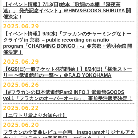
多方 大和川酒造北方風土館 より販売致します！
2.キャンペーン公式ページで、Spotifyの特別プレイリストを作成。
https://www.youtube.com/watch?
v=1EMet2dx9d4
タル配信することが決定！
【イベント情報】7/13(日)絵本「歌詞の本棚 『深夜高
イープラス販売URL（プレオーダー・一般共通）
3.作成したプレイリストを
#フラカンプレイリスト
をつけてXでシェア。
◎「フラカンの日本武道館 Part2 〜超・今が旬〜」オフィ
速』」 発売記念イベント」＠HMV&BOOKS SHIBUYA 開
https://eplus.jp/sf/detail/
4361520001-P0030001
4.フラワーカンパニーズ公式Xのキャンペーンポストをリポストして完了
■vol.6
催決定！
どうぞお楽しみに！
シャルグッズ事前通販ページ
◎「チョイナチョイナトートバッグ」
価格：¥2,000(税込)
です。
ゲスト：TOSHI-LOW（BRAHMAN）
2025.06.29
カラー：ストーンブルー、スモーキーピンク
https://capitalradioone.jp/
SHOP/387158/list.html
https://youtu.be/Z9wrtIqELqE
素材 ： 綿100％ キャンパス
【イベント情報】9/3(水)『フラカンのチャーミングなトー
■受付期間：7/16(水)17:00 ～ 8/24(日)22:59 ＊超早期ご注文特典ステッ
★応募期間
クライヴ in 京都 – public recording on a radio
サイズ：高さ40cm , 袋口幅48cm , 底幅33cm , 奥行(マチ)15cm , ハンド
カー付き：〜7/21(月祝)23:59 まで
2025年7月23日(水)〜2025年8月12日(火) 23:59まで
■vol.7
program「CHARMING BONGO」-』＠京都・紫明会館 開
ル長58cm , 内容量約15L
■発送予定：9月12日前後
※その他詳細はキャンペーン公式ページ記載の応募規約をご確認くださ
ゲスト：Novel Core
催決定！
＊その他詳細は上記通販ページをご確認ください
い
https://www.youtube.com/watch?
v=I8Zw-h9Anxg
2025.06.29
【6/29(日)一般チケット発売開始！】8/24(日)「横浜ストー
リー 〜武道館前の一撃〜」＠F.A.D YOKOHAMA
◎「CHICKEN SKIN RECORDS ガジェットポーチ」
2025.06.26
価格：2000円(税込)
カラー：ブラック、レッド
【#フラカンの日本武道館Part2 INFO.】武道館GOODS
vol.1「フラカンのオーバーオール」、事前受注販売決定！
サイズ：125×97×42ｍｍ
2025.06.22
【ニワトリ堂よりお知らせ】
2度目の日本武道館公演「フラカンの日本武道館 Part2 〜超・今が旬〜」
2025.06.20
の１ヶ月後より、
全国ワンマンツアーの開催が決定！
いつもフラワーカンパニーズのweb shop【ニワトリ堂】をご利用いただ
タイトルは「フラカンのチョイナチョイナ’25/’26」、
10/25(土)熊本
フラカンの全楽曲レビュー企画、Instagramオリジナルアカ
きありがとうございます。
Djangoを皮切りに、
来年2026年3/14(土)仙台darwinまで、
30箇所31公演を