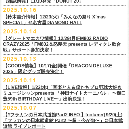
FILL BREWING
ーー過去ライブ映像配信スケジュール予定ーー
【雑誌情報】11/10発売「DONUT 20」
※購入枚数制限あり／お一人様2枚まで
受付
URL
：
https://l-tike.com/su-
xing-cyu/
予約開始：2025年11月16日(日)12:00〜
＊9/20(土)「フラカンの日本武道館 Part2 〜超・今が旬〜」ライブレポー
し2DAYSの2023年の映像も配信されること
が決定！
◎「フラカンの横浜アリーナ -リモートライヴ編- 〜生き続けてる事は最
▼視聴はこちら
みぞのくち醸造所
＊11/27(木)配信開始予定
※チケットの整理番号順での入場となります。
予約方法：Livepocketで受付
https://t.livepocket.jp/e/2q1m4
ト掲載
2025.10.16
武道館ライブ配信に先駆け、順次公開される予定です。
■11月10日(月)発売 「DONUT 20」
大のメッセージ！〜」
https://video.unext.jp/browse/feature/FET0012549
YOUNG MASTER（ドリンクアッパーズ）
◎「ゾロ目だョ全員集合!〜フラカン33年、野音99年〜」2022.9.23 日比
販売URL
https://skream.jp/livereport/2025/10/flower_companyz.php
【鈴木圭介情報】12/23(火)「みんなの祭り X’mas
＊グレートマエカワインタビュー掲載
https://video.unext.jp/browse/feature/FET0012549
横浜ビール
谷野外大音楽堂
https://eplus.jp/sf/detail/4428590001-P0030001
SPECIAL」＠名古屋DIAMOND HALL
どうぞお楽しみに！
【グレートマエカワ（フラワーカンパニーズ）「ロックンロールが降っ
ほか過去ライブ映像２作品も配信中！
横浜ベイブルーイング
2025.10.14
てきた日」】
＊12/4(木)配信開始予定
Riip Beer他（Ever Green Imports）
＊12/4(木)配信開始予定
注意事項
＊U-NEXT独占ライブ配信詳細
人生を変えた1枚のレコードについて訊く「ロックンロールが降ってきた
◎ フラワーカンパニーズ「神さまツアー」～年末恒例磔磔2デイズ～ 1
＊11/20(木)より配信中
【グレートマエカワ情報】12/29(月)FM802 RADIO
Y.MARKET BREWING
◎ フラワーカンパニーズ「神さまツアー」～年末恒例磔磔2デイズ～ 1
※営利目的のチケットの転売は固くお断り致します。転売チケットは入
◎フラワーカンパニーズ「フラカンの日本武道館 Part2 〜超・今が
日」に、先ごろ、二度目の日本武道館公演を成功させたフラワーカンパ
日目 2023.12.13 京都磔磔
◎「フラカンの横浜アリーナ -リモートライヴ編- 〜生き続けてる事は最
CRAZY2025「FM802＆怒髪天 presents レディクレ歌合
US BREWERY（近日発表！）
日目 2023.12.13 京都磔磔
場をお断りする場合もあ
旬〜」
ニーズのグレートマエカワが登場。自身の音楽人生とフラワーカンパニ
◎ フラワーカンパニーズ「神さまツアー」～年末恒例磔磔2デイズ～ 2
戦」サポート参加決定！
大のメッセージ！〜」
US BREWERY（近日発表！）
◎ フラワーカンパニーズ「神さまツアー」～年末恒例磔磔2デイズ～ 2
りますのでご注意ください。
年末恒例となっている大晦日ライブ「ヤングナイター」改め、「ヤング
配信日：2025年12月5日(金)19:00〜 ※見逃し配信あり
ーズの現在地を語る。
日目 2023.12.14 京都磔磔
＊11/27(木)より配信中
2025.10.13
US BREWERY（近日発表！）
日目 2023.12.14 京都磔磔
※撮影・録音・録画などは禁止とさせていただきます。また開場時のご
デーゲーム’25」の開催が決定！
視聴料：U-NEXT月額会員視聴無料配信URL：
https:
https://donutroll.tokyo/wd/20251110_donut20/
◎『フラワーカンパニーズ「ゾロ目だョ全員集合!〜フラカン33年、野音
自分の席以外の席取りは
【GOODS情報】10/17(金)開催「DRAGON DELUXE
//t.unext.jp/r/flowercompanyz
99年〜」2022.9.23 日比谷野外大音楽堂』
出演アーティスト：
ご遠慮ください。
2025」限定グッズ販売決定！
12月31日(水)＠新代田LIVE HOUSE FEVERにて、今年は14:00からライ
アホマイルド坂本（MC）
※飲食を伴うイベントのため、公演当日、体調不良や発熱症状のある方
ブスタート！
2025.10.11
＊U-NEXT過去ライブ作品配信詳細
10月17日(金)＠名古屋DIAMOND HALLにて開催するフラワーカンパニー
は、来場をご遠慮いただ
年越しのライブ配信はございません。
※配信開始日は変更になる場合があります
【LIVE情報】1/22(木)「音楽と人＆僕たちプロ野球大好き
＊＊＊＊＊＊
ズ presents 「DRAGON DELUXE 2025〜特別編〜」【俺たちのザ・ベス
2月6日（金）
きますようお願いいたします。
チケットの発売日は11月15日(土)。
10月25日(土)よりスタートしたフラワーカンパニーズ ワンマンツアー
ミュージシャンpresents 「神田ナイトカーニバル」 〜樋口
ーーー12/5(金)19:00〜U-NEXTにて独占ライブ配信開始！ーーー
トテンPart2】
◆音楽◆
※ミュージシャンによるトークイベントですが、音楽の話は一切いたし
「フラカンのチョイナチョイナ’25/’26」 ポスターをニワトリ堂にて限定
豊59th BIRTHDAY LIVE〜」出演決定！
①11/20(木)配信開始予定
◎フラワーカンパニーズ「フラカンの日本武道館 Part2 〜超・今が
の限定グッズとして、アクリルキーホルダーの販売が決定！
bird
ませんのでご了承くださ
今年も充実のライブ・
ツアー活動を行なってきたフラカンの2025年のラ
販売致します。
◎「フラカンの横浜アリーナ -リモートライヴ編- 〜生き続けてる事は最
2025.10.07
旬〜」
当日会場にて販売いたします。
THE LOCAL PINTS
い。
『音楽と人』で好評連載中のBUCK∞TICKのベーシスト・樋口豊のコラム
イブ納めとな
る今公演、どうぞお楽しみください！
10月30日(木)9:00〜販売開始となります。
大のメッセージ！〜」 2020.8.27 横浜アリーナ *無観客配信ライブ
配信日：2025年12月5日(金)19:00〜 ※見逃し配信あり
【#フラカンの日本武道館Part2 INFO.】[column] 9/20(土)
「タイガース、今年も優勝だ!!」から派生したトークイベント〈僕たち、
＊数に限りがございます。
視聴料：U-NEXT月額会員視聴無料
「フラカンの日本武道館 Part2 〜超・今が旬〜」＠日本武
◆お笑いステージ◆
公演に関するお問い合わせ LOFT9 Shibuya
プロ野球大好きミュージシャンです！〉presentsによるライヴの開催が決
◎フラワーカンパニーズ大晦日ライブ「ヤングデーゲーム’25」
②11/27(木)配信開始予定
配信URL：
https:
//t.unext.jp/r/flowercompanyz
道館 ライブレポート
レギュラー
https://www.loft-prj.co.jp/schedule/loft9/contact
定！
日時：12月31日（水）OPEN 13:30/ START 14:00