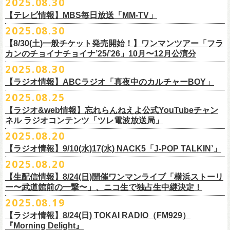
2025.08.30
うような、感動というもののさらに向こう側へ突き抜けていくような、
様々なアイテムが全16種類。ぜひお楽しみください！
サイズ：160（バニラのみ） / S / M / L / XL / XXL
【 受付期間 】
2月21日(土) 別府Copper Ravens 16:30/17:00
うつみようこ(vo)
素晴らしく爽快なライブだった。
＜製品サイズ＞
【テレビ情報】MBS毎日放送「MM-TV」
◆コンビニ(番号端末式)・銀行ATM・ネットバンキング決済
2月22日(日) 福岡CB 15:30/16:00
真城めぐみ(vo)
ライブの1曲目を飾ったのは、今年リリースの最新アルバム『正しい哺乳
160 ： 身丈62cm / 身幅46cm / 肩幅40cm / 袖丈18cm
9月22日(月) 17:00 ～ 9月27日(土) 22:59まで
2025.08.30
2月24日(火) 豊橋Club KNOT 18:30/19:00
中森泰弘(g)
■
9月
1日(月)27:20〜
MBS毎日放送「MM-TV」
類』収録の“少年卓球”。開演時間が来て、会場の照明が落ちて真っ暗にな
S ： 身丈65cm / 身幅49cm / 肩幅42cm / 袖丈19cm
◆クレジットカード決済
2月28日(土) 新潟GOLDEN PIGGS BLACK 16:30/17:00
【8/30(土)一般チケット発売開始！】ワンマンツアー「フラ
奥野真哉(key)
＊グレートマエカワ インタビューOA
り、照明が点滅しはじめ、野性的なビートが鳴り響く登場SE“Eeyo”が流
M ： 身丈69cm / 身幅52cm / 肩幅46cm / 袖丈20cm
9月22日(月) 17:00 ～ 9月30日(火) 22:59まで
3月1日(日) 金沢AZ 15:30/16:00
カンのチョイナチョイナ’25/’26」10月〜12月公演分
クハラカズユキ(dr)
※
リピート放送；
9/4(木)、9/5(金)、9/7(日)
れ出した瞬間から異様なほどの高揚感が会場を包み込み、そして竹安堅
L ： 身丈73cm / 身幅55cm / 肩幅50cm / 袖丈22cm
3月7日(土) HEAVEN’S ROCKさいたま新都心 16:30/17:00
チケット料金：前売 ¥5,500（税込／整理番号付／ドリンク代別途要）
2025.08.30
https://www.mbs.jp/mmtv/
一の目が醒めるようなギターから“少年卓球”が始まった瞬間に、もうこの
XL ： 身丈77cm / 身幅58cm / 肩幅54cm / 袖丈24cm
【 お届け 】
3月14日(土) 仙台darwin 16:30/17:00
※⾼校⽣以下は当⽇¥2,000 キャッシュバックします
#MMTV_mbs
日のフラカンの勝利は確定した――そんな気持ちになった。『正しい哺
【ラジオ情報】ABCラジオ「真夜中のカルチャーBOY」
XXL：身丈81cm / 身幅63cm / 肩幅57cm / 袖丈25cm
10月下旬発送予定
（当⽇年齢を証明できるもの（学⽣証、保険証など）のご提⽰
が必要と
10年ぶり2回目となる日本武道館公演『フラカンの日本武道館 Part2 〜
乳類』はこの10年をかけてフラカンが研ぎ澄ませてきたバンドサウンド
※上記サイズはあくまでも目安の寸法です
2025.08.25
チケット料金：¥5,200(税込/整理番号付/
ドリンク代別途要)
なります）
■8月30日(土) 、9月6日(土)、9月13日(土)
超・今が旬〜』を9月20日(土)
に開催するフラワーカンパニーズが、
今年1
とメッセージ性が高次元で結晶化した大傑作だが、その中でも、“少年卓
※全公演、高校生以下は当日¥2,000 キャッシュバック(当日年齢を証明で
【ラジオ&web情報】忘れらんねえよ公式YouTubeチャン
※チケットにスタンディングの記載がありますが、
当日は椅子あり自由
深夜2:00〜3:00 ABCラジオ「真夜中のカルチャーBOY」
月より月１配信のYouTube番組『月刊フラカン武道館 Part2』をスター
先行配信しておりました「ただいま実演中/ピュアな匂いがチョイナチョ
球”はポップで疾走感があり、初めてロックで高揚した瞬間をギュッと思
ネル ラジオコンテンツ「ツレ電波放送局」
きるもの(学生証、
保険証など)のご提示が必要となります)
席でのご案内となります。
※グレートマエカワ インタビューOA
ト、番組スタート直前スペシャルのvol.
0としてスキマスイッチ、第１回
イナ」を急遽CD化、ライブ会場にて販売がスタート！
い出させるような楽曲だ。10年ぶりの武道館とライブの1曲目を飾るに相
一般チケット発売日：
2025.08.20
券売状況により、
当日券でのご来場のお客様に後方にてスタンディン
https://abcradio.asahi.co.jp/mayoboy/
目のゲストとしてTHE COLLECTORSの加藤ひさし(vo)と古市コータロー
ぜひお手元に〜
応しい楽曲が最新アルバムに収められているという点で、今のフラカン
■8月25日(月)21:00公開
10/25〜12/22公演＞8月30日(土)
グをお願いする
場合もございます
(
g)、第２回目にHump Back、第３回目はスターダスト☆レビューの根本
の絶好調ぶり、そして、この10年間のフラカンが歩んだ道のりの豊かさ
【ラジオ情報】9/10(水)17(水) NACK5「J-POP TALKIN’」
忘れらんねえよ公式YouTubeチャンネル ラジオコンテンツ「ツレ電波放
1/17〜3/14公演＞10月18日(土)
＊2/21＠大分公演のみ＞10月25日(土)
一般チケット：発売中
要、
第４回目は南海キャンディーズの山里亮太、
第５回目は筋肉少女帯
◎31st single「ただいま実演中/ピュアな匂いがチョイナチョイナ」
を感じずにはいられない。
送局」
2025.08.20
■9月10日(水)、17日(水) 24:00～24:30 NACK5「J-POP TALKIN’」
https://flowercompanyz.com/live/2025/06/18/8686
の大槻ケンヂ、
第６回目はBRAHMANのボーカル・TOSHI-LOW、
第７回
価格：1100円(税込)
他にも美しい情景を想起させる“アメジスト”や“ミント”、下世代へのメッ
第10回ツレ：フラワーカンパニーズ 鈴木圭介/グレートマエカワ
【生配信情報】8/24(日)開催ワンマンライブ「横浜ストーリ
詳細：
https://flowercompanyz.com/live/2025/08/12/8752
＊鈴木圭介、グレートマエカワ ゲスト出演
問い合わせ：JAILHOUSE TEL:052-936-6041
https://www.jailhouse.jp/
目はラッパー・シンガーソングライターのNovel Core、そして８回目に四
収録曲:
セージを歌う“履歴書”、長い旅路を歩き続けるバンドの生き様を伝える“ハ
https://youtu.be/BIya9VH0ZOI
ー〜武道館前の一撃〜」、ニコ生で独占生中継決定！
https://www.nack5.co.jp/program/j-pop_talkin/
星球を招きお届けしてきた今番組（
全回アーカイブ配信中）。
1.ただいま実演中
イエース”（この曲の演奏時には、ステージセットとして、実際に60万キ
2025.08.19
2.ピュアな匂いがチョイナチョイナ
ロ以上を走行したというバンドの先代ハイエースが登場した）、キャッ
番組最終回となる今回は、フラカンメンバー4人による「
武道館直前スペ
価格：1100円(税込)
【ラジオ情報】8/24(日) TOKAI RADIO（FM929）
チーなサウンドとモチーフの中に現代社会や人間への批評眼を忍び込ま
シャル」を9月17日(水)21:
『Morning Delight』
00より生配信決定！
せた“ラッコ！ラッコ！ラッコ！”……この10年で生まれた多彩な楽曲たち