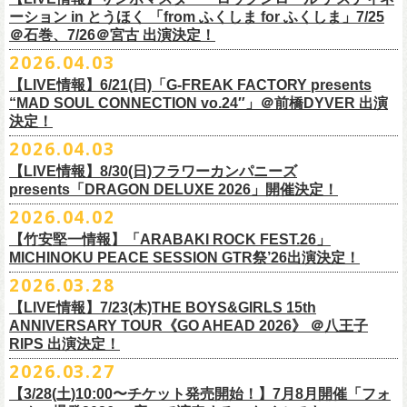
一般チケット前売5,000円/ 当日5,500円
ネクストロード 03-5114-7444 (平日14～18時)
ーション in とうほく 「from ふくしま for ふくしま」7/25
https://rainbowhill.jp/
＊鶴オフィシャルサイト：
https://afrock.jp/
ーーーーー
＠石巻、7/26＠宮古 出演決定！
鈴木実貴子ズ自主企画イベント『心臓の騒音』にフラワーカンパニーズ
2026.04.03
・7月2日(木)＠荻窪TOP BEAT CLUB
＜振替公演・チケットの払い戻しについて＞
の出演が決定！
*ワンマン
【LIVE情報】6/21(日)「G-FREAK FACTORY presents
・現在、振替日程、および各公演のチケット払い戻しに関する詳細を調
本日よりオフィシャル先行もスタート！どうぞお見逃しなく〜
本日4月23日(木)に結成37周年を迎えたフラワーカンパニーズ、自身初と
OPEN：19:00 / START：19:30
“MAD SOUL CONNECTION vo.24″」＠前橋DYVER 出演
整しております。 決定次第、改めて各バンドの公式サイトおよび公式
なるクラブクアトロ・ワンマンツアーの開催が決定！
決定！
前売：¥5,000 / 当日：¥5,500 ＋1DRINK(¥700)
SNS等にてご案内いたしますので、今しばらくお待ちください。
◎鈴木実貴子ズ自主企画イベント『心臓の騒音』
https://topbeatclub.com/schedule/?month=202607
2026.04.03
・お手持ちのチケット（紙・電子共に）は、詳細が発表されるまでその
日程：12月3日(木)
◎フラワーカンパニーズ 「フラカンのクアトロツアー2026」
まま大切に保管していただきますようお願い申し上げます。振替公演や
【LIVE情報】8/30(日)フラワーカンパニーズ
時間：開場 18:30 開演 19:00
10/10(土)渋谷クラブクアトロ OPEN 16:15 START 17:00 問：ネク
払い戻しの際に必要となります。
presents「DRAGON DELUXE 2026」開催決定！
会場 ：新代田FEVER
ストロード
2026.04.02
料金：4,500円（税込/ドリンク代別/整理番号有）
10/24(土)広島クラブクアトロ OPEN 16:15 START 17:00 問：キャ
改めて万全の体制で、鶴とともにライブをお届けできたらと思いますの
出演：鈴木実貴子ズ / フラワーカンパニーズ
ンディー・プロモーション
【竹安堅一情報】「ARABAKI ROCK FEST.26」
で、ご理解のほど、何卒宜しくお願い致します。
フラワーカンパニーズのベーシスト兼リーダー兼社長、グレートマエカ
一般チケット発売日：8月23(土)
MICHINOKU PEACE SESSION GTR祭’26出演決定！
10/25(日)梅田クラブクアトロ OPEN 15:15 START 16:00 問：清水
ワの57歳の誕生日を記念し、7年ぶりの奄美大島で、誕生日会&前夜祭開
問い合わせ：VINTAGE ROCK std. 03-5787-5350 （平日12:00～17:00）
音泉
2026.03.28
催決定!
https://vintage-rock.com/
11/1(日)名古屋クラブクアトロ OPEN 15:15 START 16:00 問：JAIL
お待たせしました！怒髪天との恒例”ジャンピング乾杯TOUR”、もちろん
【LIVE情報】7/23(木)THE BOYS&GIRLS 15th
HOUSE
今年も開催決定！
ANNIVERSARY TOUR《GO AHEAD 2026》 ＠八王子
◎「フォークの爆発2026 ミニマル巡業 ～うたとギターとコーラスと～
＜全公演共通＞
みんなで足腰鍛えて挑みます〜
【オフィシャルサイト先行】
RIPS 出演決定！
GMBD前夜祭」
チケット料金：前売￥5,700(税込/ドリンク代別途要)
◎「レッツけんこうアンブレラチャーム」（ランダム）
受付期間：04/25(土)20:00～04/30(木)23:
59
2026.03.27
※ミニマル巡業とは『新たな試みとして歌とアコースティックギター一
※高校生以下は当日¥2,000キャッシュバック（当日年齢を証明できるも
価格：￥500(税込)
本日よりHP先行も受付スタート！お見逃しなく！！
▼受付URL
本とコーラスと小物の楽器などで構成するライヴ』です
【3/28(土)10:00〜チケット発売開始！】7月8月開催「フォ
の（学生証、保険証など）のご提示が必要となります）
仕様：チャーム4種（けいくん、まーちゃん、けんちゃん、
こにし）/アル
https://eplus.jp/suzukimikiko-
1203-flowercompanyz/
日時：2026年9月26日(土) 開場17:00 開演18:00