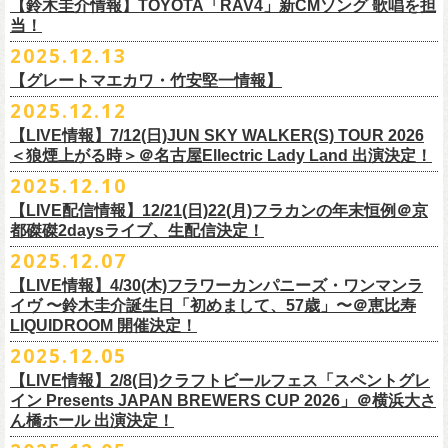
※高校生以下は当日¥2,000キャッシュバック（
当日年齢を証明できるも
ミスター小西(Vo)
当日あらゆる角度から切り取った写真を贅沢にまとめた72ページのフォ
【鈴木圭介情報】TOYOTA「RAV4」新CMソング 歌唱を担
配信日：2025年12月30日(火)正午
の（学生証、保険証など）
のご提示が必要となります）
ザ50回転ズとの対バンツアーが決定！
当！
奥野真哉(Key)
トブックも同梱したスペシャルパッケージ仕様で販売致します。
視聴料：U-NEXT月額会員視聴無料配信URL：
https:
一般チケット発売日：3月8日(日)
「フラカンと行くザ50回転ズの故郷巡りツアー！」と題し、ザ50回転ズ
中森泰弘(G)
2025.12.13
//t.unext.jp/r/flowercompanyz
TOYOTA「RAV4」の新CMソングの歌唱を鈴木圭介が担当
！
のメンバーの故郷、堺、出雲、徳島を２バンドで巡ります！
竹安堅一(G)
フラカンのweb shop「ニワトリ堂」、そして1/31(土)札幌公演よりフラカ
【グレートマエカワ・竹安堅一情報】
2025年12月17日発売とともに新作CMが公開され
ました。
◎「フォークの爆発2026 〜座って演奏するスタイルです〜」
4月4日(土) ,5日(日)に開催される「WALK INN FES! 2026 IN 桜島」にフ
グレートマエカワ(B)
ンのライブ会場にて販売がスタート！
＊以下過去ライブ作品も配信中
ナレーションも担当しております。
2025.12.12
7/4(土)岡山・倉敷新渓園敬倹堂 16:30/17:00 問：キャンディープロモ
ラワーカンパニーズの出演が決定！
一般チケット発売は1月31日。
クハラカズユキ(Dr)
完全生産限定盤のため売り切れ次第販売終了。どうぞお早めに！
『Maximum Top Beat!!』
◎「フラカンの横浜アリーナ -リモートライヴ編- 〜生き続けてる事は最
ぜひチェックしてください！
ーション岡山
どうぞお見逃しなく！
【LIVE情報】7/12(日)JUN SKY WALKER(S) TOUR 2026
フラワーカンパニーズが不定期で行なっている２マンライブ企画「シリ
チケット料金：前売¥5,500(税込/ドリンク代別途要/整理番号付)
3rd Anniversary of Top Beat Club
大のメッセージ！〜」 2020.8.27 横浜アリーナ *無観客配信ライブ
7/5(日)兵庫・神戸クラブ月世界 15:30/16:00 問：清水音泉
＜狼煙上がる時＞＠名古屋Ellectric Lady Land 出演決定！
◎「WALK INN FES! 2026 IN 桜島」
ーズ・人間の爆発」、SCOOBIE Dを迎え、2026年5月に奈良と岐阜での
チケット発売日：2/11(水・祝)
商品詳細：
うつみようこ＆Yokoloco Band “ワンマン！”
◎「ゾロ目だョ全員集合!〜フラカン33年、野音99年〜」
2022.9.23 日比
7/11(土)岐阜・郡上八幡Club Layla 16:30/17:00 問：クラブレイラ
日付：4月4日(土) ,5日(日) ※日割り発表は後日となります
◎「フラカンと行くザ50回転ズの故郷巡りツアー！」
開催が決定！
問い合わせ：十三GABU
LIVE Blu-ray+CD『フラカンの日本武道館 Part2 ～超・今が旬～』
2025.12.10
【公演日】2026/2/5 (木)
3月26日(木)＠KT ZEPP YOKOHAMAで開催される「PON pre WALK
谷野外大音楽堂
7/19(日)東京・有楽町I’M A SHOW 15:15/16:00 問：ネクストロード
会場：南栄リース桜島広場(桜島多目的広場野外ステージ)
日時：2026年4月9日(木) 18:30 OPEN / 19:00 START
内容：Blu-ray+2CD+LIVE PHOTO BOOK(72p） *三方背BOX仕様
【会場】荻窪 TOP BEAT CLUB
THIS WAY〜12年目でも終わらない青春の歌〜」にフラワーカンパニーズ
【LIVE配信情報】12/21(日)22(月)フラカンの年末恒例＠京
◎ フラワーカンパニーズ「神さまツアー」～年末恒例磔磔2デイズ～ 1
8/1(土)福岡・門司BRICK HALL 16:30/17:00 問：ブリックホール
出演：
会場：大阪・堺ファンダンゴ
2025年もお互いに充実のライブを展開してきた両者によるガチンコ対バ
◎フラカン＆ヨコロコ合同企画「俺たちのザ・ベストテン2026」東京編
価格：¥11,000(税込)
【開場/開演】19:00 / 19:30
の出演が決定しました！
都磔磔2daysライブ、生配信決定！
日目 2023.12.13 京都磔磔
8/2(日)福岡・門司BRICK HALL 15:30/16:00 問：ブリックホール
ーゲストアーティスト
出演：フラワーカンパニーズ、ザ50回転ズ
ン、熱すぎるステージになること必至！
【昭和の歌番組を代表する『ザ・ベストテン』のトリビュートLIVE。
発売日：2026年1月30日
【出演】うつみようこ＆Yokoloco Band
本日よりチケット最速先行受付も開始！
2025.12.07
2026年4月18日(土)岩手県二戸市九戸城跡で開催される、結成10周年を迎
◎ フラワーカンパニーズ「神さまツアー」～年末恒例磔磔2デイズ～ 2
チケット料金：5,500円（税込/整理番号付/ドリンク代別）
HEY-SMITH / RHYMESTER / バックドロップシンデレラ / KALMA / 打首
チケット料金：前売り 5,000円(ドリンク代別途)
一般チケット発売は3月8日。
数々の昭和歌謡のカヴァーだけの一夜】
販売場所：フラワーカンパニーズweb shop「ニワトリ堂」
【前売】5,000円 (+1D）
お見逃しなく〜
えるSaToMansion主催のイベント【南部事変 2026】にフラワーカンパニ
日目 2023.12.14 京都磔磔
【LIVE情報】4/30(木)フラワーカンパニーズ・ワンマンラ
※7/4＠倉敷はドリンク代なし、7/19＠東京は全席指定
獄門同好会 / 友部正人 / bacho / THE BOYS&GIRLS
※整理番号あり
どうぞお見逃しなく！
日時：5/19(火)開場18:30／開演19:00
（https://flowercompanyzinc.stores.jp/）、フラワーカンパニーズ ライブ
【当日】5,500円 (+1D）
ーズの出演が決定しました！
イヴ 〜鈴木圭介誕生日「初めまして、57歳」〜＠恵比寿
※高校生以下は当日¥2,000キャッシュバック（
当日年齢を証明できるも
/ SOIL&”PIMP”SESSIONS / フラワーカンパニーズ / SIX LOUNGE / THE
※小学生以上有料、未就学児童入場不可
会場：東京・荻窪TOP BEAT CLUB
会場
【発売場所】イープラス／Peatix
◎「PON pre WALK THIS WAY〜12年目でも終わらない青春の歌〜」
LIQUIDROOM 開催決定！
■U-NEXT問い合わせ：
https://help.
unext.jp/info-video/detail/
info403b
の（学生証、保険証など）
のご提示が必要となります）
FOREVER YOUNG / ENTH / Hump Back / The Birthday (クハラカズユ
チケット発売：2026年1月31日(土)午前10時～
◎フラワーカンパニーズpresents『シリーズ・
人間の爆発』
出演：
※完全生産限定盤のため、生産分完売次第販売終了
【一般発売日】12/13 10:00〜
日時：2026年3月26日(木) 開場17:30 / 開演18:30
◎SaToMansion 10th anniversary festival【南部事変 2026】
2025.12.05
一般チケット発売日：3月28日(土)
キ, ヒライハルキ, フジイケンジ)
イープラス
https://eplus.jp/sf/detail/
4450790001-P0030001
日時：5月30日(土) 開場 16:30 / 開演 17:00
真城めぐみ(Vo)
【イープラス URL】
https://eplus.jp/sf/detail/4450650001-P0030001
会場：KT ZEPP YOKOHAMA
▼CM 概要
日時：2026年4月18日(土) 開城 10:00 / 閉城 17:30 予定
ー鹿児島アーティスト
会場：奈良NEVER LAND
うつみようこ(Vo)
【LIVE情報】2/8(日)クラフトビールフェス「スペントグレ
【Peatix URL】
https://peatix.com/event/4740570
出演：Hump Back/四星球/フラワーカンパニーズ … and more!!
TOYOTA RAV4「LOVE FOREVER」篇
会場：岩手県二戸市九戸城跡
https://www.city.ninohe.lg.jp/info/335
人性補欠 / Tonto / その日暮らし / 花想い / Noisy Laf / 椿井紗代 / Wiθ /
日時：2026年4月11日(土) 16:30 OPEN / 17:00 START
出演：フラワーカンパニーズ/SCOOBIE DO
鈴木圭介(Vo)
イン Presents JAPAN BREWERS CUP 2026」＠横浜大さ
【入場順】1.イープラス 2.Peatix
チケット料金：¥5,0OO(1F立ち見)¥6,0OO 1Drink別(2F指定席)
＊TOYOTA「RAV4」オフィシャルサイト：
https:/
/toyota.jp/rav4/
その他詳細：SaToMansion 公式サイト：
https://satomansion.com/
Poly lism / DJ Msize /ともそだちBAND / +オーディショングランプリ
ん橋ホール 出演決定！
会場：島根・出雲アポロ
チケット料金：前売り¥5.200(税込/D別/整理番号付)
ミスター小西(Vo)
2026年2月 「初恋の嵐 西山達郎生誕祭～初恋の嵐 カモンアゲイン!2026
【問】TOP BEAT CLUB 03-6913-5433 info@topbeatclub.com
※1Drink別
竹原ピストルさん（バンド編成）との対バンライブが決定！
ーー
出演：フラワーカンパニーズ、ザ50回転ズ
一般チケット発売日：2026年3月8日(日)
奥野真哉(Key)
～」開催ゲストボーカルとして、