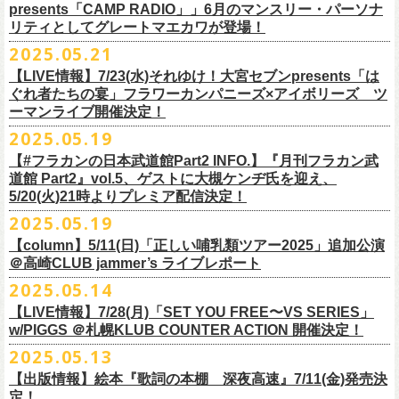
ネクストロード 03-5114-7444 (平日14～18時)
ム未収録集〜』を7月9日にリリースすることが決定！
https://www.youtube.com/watch?
v=kTtAgK2Iq4A&t=2345s
presents「CAMP RADIO」」6月のマンスリー・パーソナ
ての⼤切な曲がたくさんあると思います。
※宛名入れはひらがなのみとなります。（日付やメッセージ、イラスト
こちらの商品は受注生産販売となります（公演当日の販売は未定）。
合わせてお見逃しなく！
チケット料金：¥5,200(税込/整理番号付/
ドリンク代別途要)
全19曲75分、フルに収録された、これぞ真のとっておきの企画盤です。
リティとしてグレートマエカワが登場！
何より、メンバーにとっては全ての曲が⼤切な曲で、⼀年中⾏なってい
等は不可）
※全公演、高校生以下は当日¥2,000 キャッシュバック(当日年齢を証明で
どうぞお楽しみに！
■vol.2
るライブでは新旧問わず並列でセットリストに組み込まれ、今も⽣き続
※イベントの撮影・録音・録画（ライブ機能や画面録画含む）は一切禁
2025.05.21
今回3サイズをご用意（※写真 :鈴木圭介、グレートマエカワ S着用/ 竹安
＜番組情報＞
9月28日(日)岩手県盛岡市盛岡城跡公園を中心に開催される「いしがき
ラジオNikkei第１にて毎週木曜日21:30～22:10放
送「LOGOS
きるもの(学生証、
保険証など)のご提示が必要となります)
ゲスト：Hump Back
けています。
止とさせていただきます。
堅一 M着用/ミスター小西 L着用）、
『月刊フラカン武道館 Part2』
9月11日(木)、12日(金)＠仙台GIGSで開催されるスピッツ主催「ロックの
【LIVE情報】7/23(水)それゆけ！大宮セブンpresents「は
MUSIC FESTIVAL2025」にフラワーカンパニーズの出演が決定！
presents「CAMP RADIO」、
一般チケット発売日：
◎商品詳細
https://www.youtube.com/watch?
v=6XTayyWwFP0&t=6s
この全ての曲たちを改めてたくさんの⼈に知ってほしい、そんな気持ち
※整理番号での入場を予定しております。変更になる場合も御座います
前ポケット/背中部分にフラカンの日本武道館仕様のオリジナルタグ付
◾️vol.6
ほそ道2025」にフラワーカンパニーズの出演が決定！
ぐれ者たちの宴」フラワーカンパニーズ×アイボリーズ ツ
6月のマンスリー・パーソナリティをグレートマエカワが務めます ！
10/25〜12/22公演＞8月30日(土)
タイトル：HESOKURI ～オリジナルアルバム未収録集～
も込めて、
ので、予めご了承ください。
き、
ゲスト：TOSHI-LOW（BRAHMAN）
ーマンライブ開催決定！
フラワーカンパニーズの出演日は9月12日(金)になります。
チケットオフィシャル１次先行も本日よりSTART！
5月5 週目SPと6 月1週目、2週目の3本で豪華ゲストをお招きしお届けい
1/17〜3/14公演＞10月18日(土)
発売日：2025年7月9日
■vol.3
今回5名のライターさんと、四星球・北島康雄さんにご協⼒いただき、全
さらに、別途フラカンオリジナルデザインの布パッチをお付けします。
6月18日(水)21:00〜プレミア配信
2025.05.19
詳細は下記をチェック！
今年もやります！怒髪天との恒例”ジャンピング乾杯TOUR”！
たします。
品番：DQCL-3946
ゲスト：根本要（スターダスト☆レビュー）
曲レビュー企画を⾏うことになりました。
【対象商品】
（布パッチのデザインは後日！お楽しみに）。
本番URL：
https://youtu.be/Z9wrtIqELqE
5月31日(土)正午より、チケット先行受付もスタート！（〜6月10日
https://eplus.jp/ishigaki-fes/
今年は趣向を変えて、アコースティック＆トークコンサートで京都、甲
【#フラカンの日本武道館Part2 INFO.】『月刊フラカン武
価格：￥3,300(税込)
https://www.youtube.com/watch?
v=OMoBtAjSn-w
発売日：2025年7月11日(金)
(火)23:59まで）
府、松本にて開催決定！
道館 Part2』vol.5、ゲストに大槻ケンヂ氏を迎え、
収録楽曲：
「フラカンの音楽目録」reviewer
タイトル：歌詞（うた）の本棚 『深夜高速』
＊＊＊＊＊＊＊＊＊＊＊＊＊＊＊
＊アーカイブ配信中！
どうぞ、お見逃しなく！
◎「いしがきMUSIC FESTIVAL2025」
5/20(火)21時よりプレミア配信決定！
◎ラジオNikkei第１毎木21:30～22:10放
送
01. プライマル。
■vol.4：山里亮太（南海キャンディーズ）
天野史彬（ライター）
鈴木 圭介(著)/丹下 京子(絵)
事前販売受注期間：2025年6月28日(土)12:00〜7月20日(日)23:59まで
◾️vol.0 番組スタート直前スペシャル
日時：2025年9月28日(日)
本日よりHP先行も受付スタート！ぜひお早めに〜
「LOGOS presents「CAMP RADIO」」
2025.05.19
02. ハートのレース
https://youtube.com/live/_ipE-
Na37yY
大西健斗（ライター/SPICE編集部）
価格：￥2,200（税込）
受注受付url：web shop「ニワトリ堂」
ゲスト：スキマスイッチ
☆オフィシャル先行：5月31日（土）正午12:00〜6月10日（火）23:59
場所：岩手県盛岡市盛岡城跡公園を中心に開催
https://campradio.jp/
03．友達100万人
川上きくえ（ライター）
【column】5/11(日)「正しい哺乳類ツアー2025」追加公演
ISBN：9784845643035
https://flowercompanyzinc.stores.jp/
https://www.youtube.com/watch?v=BR4CmNuGCLg&t=28s
https://w.pia.jp/s/hosomichiofrock25of/
OFFICIAL SITE：
https://www.ishigaki-fes.jp/
☆HP先行
]10月19日（日）大阪城音楽堂にて開催される「OYZ NO YAON」＃007
5/29（木） 21:30～22:10；ゲスト・木村“Q太郎”至さん（ローディー）
04．そら（この空はあの空につながっている）
■vol.5
＠高崎CLUB jammer’s ライブレポート
北島康雄（四星球）
※対象商品は当日会場にてスタッフからお渡し致します。
お届け予定：9月10日(水)前後を予定
#いしがき2025
受付URL：
https://eplus.jp/jktour2
025-hp/
〜オヤジを愛したスパイ〜
6/ 5（木） 21:30～22:10；ゲスト・桜井秀俊さん（真心ブラザーズ
）
05. 青い吐息のように
ゲスト：大槻ケンヂ（筋肉少女帯/特撮/オケミス）
鈴木淳史（ライター）
2025.05.14
※こちら受注生産の商品となり、公演当日の販売は現状未定となってお
◾️vol.1
◎「ロックのほそ道2025」
#いしがきミュージックフェスティバル
受付期間：2025/5/30（金）21:00〜6/8（日）2
3:59
にフラワーカンパニーズの出演が決定！
※リピート放送：19日（木）21:30～22:10
06．セミ・ロング
https://www.youtube.com/watch?
v=1EMet2dx9d4
兵庫慎司（ライター）
【ローソンチケット】
ります。
ゲスト：加藤ひさし、古市コータロー（THE COLLECTORS）
日時：2025年9月12日(金) 17：15／18：00
【LIVE情報】7/28(月)「SET YOU FREE〜VS SERIES」
購入枚数制限：お1人様1公演につき4枚まで
6/12（木） 21:30～22:10；ゲスト・フミさん（POLYSICS） ※リピー
07. 天の神さまの言うとおり
ご購入はコチラから＞＞
購入を希望される方は事前販売受注期間内にてご注文ください。
https://www.youtube.com/watch?v=kTtAgK2Iq4A&t=2345s
会場：仙台GIGS
w/PIGGS ＠札幌KLUB COUNTER ACTION 開催決定！
只今から先行受付も開始！お申し込みはコチラ〜
ト：26日（木）21:30～22:10
08. スターな男
■vol.6
本日6/20(金)より「
フラカンの音楽目録」
と付したInstagramのオリジナ
※受付開始までにURL表示致します※
＊＊＊＊＊＊＊＊＊＊＊＊＊＊＊
出演：キタニタツヤ/SPITZ/フラワーカンパニーズ/Laura day
2025.05.13
◎「ジャンピング乾杯TOUR 2025 “山あり谷あり歌声一座のアコースティ
https://eplus.jp/ynks/
09．アンテな
ゲスト：TOSHI-LOW（BRAHMAN）
ルアカウントにて随時公開していきます！
喜多方、東京、松阪、福山の４箇所を回る、
フラワーカンパニーズの恒
■vol.2
romance（五十音順）
ック＆トークコンサート”」
＊発券手数料がお得
＊Radikoの「RN」にて全国でお聴きいただけます。
10. ザッツオーライ
【出版情報】絵本『歌詞の本棚 深夜高速』7/11(金)発売決
https://youtu.be/Z9wrtIqELqE
例アコースティック企画「
フォーク
の
爆発
2025 ～座って演奏するスタイ
※イベントチケットは、電子チケットでのお引き取りとなります。
テレビ埼玉の人気番組「それゆけ！大宮セブン」から誕生した芸人バン
◎「フラカンのオーバーオール」*オリジナル布パッチ付き
ゲスト：Hump Back
料金：1Fスタンディング／2F指定席/2F後方スタンディング ￥7,500-
10/17(金)名古屋DIAMOND HALLにて、フラワーカンパニーズ
9月4日(木)京都・磔磔 18:30/19:00 （問）清水音泉 06-6357-3666 (平日
＊全国LOGOSショップ店内でも放送されます。
11. 夜汽車のブルース
定！