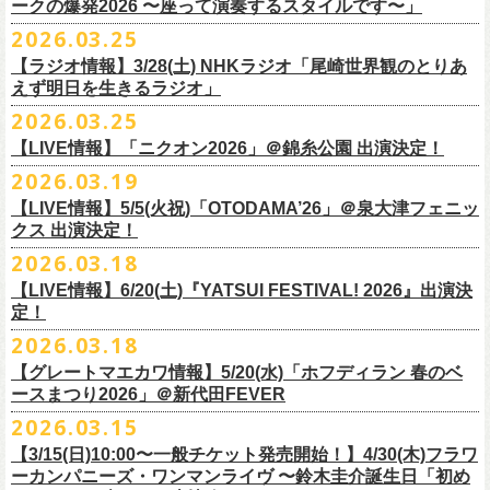
◎「レッツけんこう
タオル
」
ークの爆発2026 〜座って演奏するスタイルです〜」
一般チケット発売日：8月8日(土)
ミ蒸着袋入り(*どれになるかお楽しみスタイル）
☆HP先行：
会場：奄美大島＠ LIVE BOX MA・YASCO
価格：￥1,800 (税込)
2026.03.25
素材 ： 白アクリル , シリコンリング , ステンレス製カニカン
受付期間：4/16(木)12:00〜4/26(日)23:59
出演：フラワーカンパニーズ
カラー：ホワイト
サイズ ： （本体）40×28mm 厚み3mm
受付URL：
https://eplus.jp/jpk-tour26/
【ラジオ情報】3/28(土) NHKラジオ「尾崎世界観のとりあ
サンボマスター夏の東北７か所を廻るツアー「ロックンロール デスティ
オープニングアクトあり：ずぶ濡れブラザーズ
◎「レッツけんこうアンブレラチャーム」（ランダム）
イエローver.
サイズ：82cm × 34cm
えず明日を生きるラジオ」
ネーション in とうほく 「from ふくしま for ふくしま」、7/25(土)石巻、
チケット料金：前売 ¥3,800（税込/全自由席/整理番号付/ドリンク代別途
価格：￥500(税込)
素材：綿100%
◎怒髪天&フラワーカンパニーズ presents 「ジャンピング乾杯TOUR
7/26(日)宮古の2公演にフラワーカンパニーズの出演が決定！
2026.03.25
要）
仕様：チャーム4種（けいくん、まーちゃん、けんちゃん、
こにし）/アル
■3月28日(土)22:05〜22:55 NHKラジオ「尾崎世界観のとりあえず明日を
2026 “オレたち足腰お達者くらぶ”」
久しぶりのサンボマスターとの対バン、どうぞお楽しみに！
一般チケット発売日：6月6日(土)予定
ミ蒸着袋入り(*どれになるかお楽しみスタイル）
【LIVE情報】「ニクオン2026」＠錦糸公園 出演決定！
生きるラジオ」
・9月5日(土) 滋賀U☆STONE 17:00/17:30 （問）清水音泉 06-6357-
問い合わせ：LIVE BOX MA・YASCO
素材 ： 黄色アクリル , シリコンリング , ステンレス製カニカン
◎「レッツけんこうステッカーセット」*6枚組
＊鈴木圭介がゲストとして出演
2026.03.19
3666 (平日12:00〜17:00) info@shimizuonsen.com
◎サンボマスター「ロックンロール デスティネーション in とうほく
サイズ ： （本体）40×28mm 厚み3mm
価格：￥1,000（税込）
https://www.nhk.jp/p/rs/KG9YLK9LWL/
【LIVE情報】5/5(火祝)「OTODAMA’26」＠泉大津フェニッ
・9月6日(日) 伊勢RHYTHM 16:00/16:30 （問）JAILHOUSE 052-936-
「from ふくしま for ふくしま」
◎「グレートマエカワ第57回誕生日会 in 奄美大島」
素材 ： 塩ビ
クス 出演決定！
6041
www.jailhouse.jp
＊石巻公演
日時：2026年9月27日(日) 開場17:00 開演18:00
各サイズ
・9月12日(土) 弘前KEEP THE BEAT 17:00/17:30 （問）ノースロード
2026.03.18
日時：2026年7月25日(土) 開場 17:30 / 開演 18:00
会場：奄美大島＠ ROAD HOUSE ASiVi
けいくん：51×74mm
ミュージック秋田 018-833-7100
会場：宮城・石巻BLUE RESISTANCE
6/21(日)「G-FREAK FACTORY presents “MAD SOUL CONNECTION
出演：フラワーカンパニーズ
【LIVE情報】6/20(土)『YATSUI FESTIVAL! 2026』出演決
まーちゃん：44×70mm
・9月13日(日) 秋田Club SWINDLE 15:30/16:00 （問）ノースロードミュ
出演：サンボマスター、フラワーカンパニーズ
定！
vo.24″」＠前橋DYVER にて、G-FREAK FACTORYとの対バンが決定！
オープニングアクトあり：楠田莉子BAND
けんちゃん：41×64mm
ージック秋田 018-833-7100
チケット料金：
「ARABAKI ROCK FEST.26」4/26(日)MICHINOKU PEACE SESSION
一般発売日に先がけ、4/4(土) 10:00よりオフィシャル先行受付もスター
チケット料金：前売 ¥4,500（税込/整理番号付/ドリンク代別途要）
2026.03.18
こにし：49×66mm
出演：怒髪天、フラワーカンパニーズ
前売 ¥5,500(税込/ドリンク代別）
GTR祭’26ステージに、GUEST GUITARとして竹安堅一の出演が決定しま
ト。どうぞお見逃しなく！
一般チケット発売日：6月6日(土)予定
バンドロゴ：74×45mm
【グレートマエカワ情報】5/20(水)「ホフディラン 春のベ
チケット料金：オールスタンディング ￥6,900（税込/ドリンク代別途
U-22割 ￥4,500(税込/ドリンク代別/身分証持参必須（コピー不可/公演当
した！
問い合わせ：ROAD HOUSE ASiVi
チキパン(CHICKEN PUNKS)：45×90mm
ースまつり2026」＠新代田FEVER
要）※未就学児童入場不可(小学生以上のご入場される方全てにチケット
日提示できない場合は一般価格チケットとの差額分をお支払いいただき
◎「G-FREAK FACTORY presents “MAD SOUL CONNECTION vo.24″」
2026.03.15
必要)
ます)
◎「ARABAKI ROCK FEST.26」
日時：2026年6月21日(日) 開場16:30 / 開演 17:00
一般チケット発売日：6月6日(土)
※１人１枚※未就学児入場不可/小学生以上チケット必要
【3/15(日)10:00〜一般チケット発売開始！】4/30(木)フラワ
日時：4月25日(土) 開場9:30 開演10:30
会場：前橋DYVER
ーカンパニーズ・ワンマンライヴ 〜鈴木圭介誕生日「初め
一般チケット発売日：2026年6月6日(土)
4月26日(日) 開場9:30 開演10:30 ※竹安堅一の出演は4/26(日)
出演：G-FREAK FACTORY、フラワーカンパニーズ