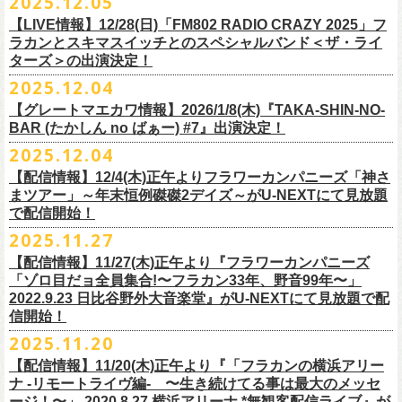
2025.12.05
※入場制限:4歳以上チケット必要
■チケット先行発売
チケット料金：前売り 5,000円(ドリンク代別途)
問い合わせ：奈良NEVER LAND
http://nara-neverland.
com/pc/info.html
中森泰弘(G)
鈴木圭介に出演が決定！
※チケット整理番号付き
【LIVE情報】12/28(日)「FM802 RADIO CRAZY 2025」フ
◎竹原
ピストル“
竹原
ピストルとフラワーカンパニーズのツーマンライブ”
・イープラス 12/29 12:00~
※整理番号あり
竹安堅一(G)
＊チケット最速先行受付：2026年12月22日(月)20:00〜
ラカンとスキマスイッチとのスペシャルバンド＜ザ・ライ
日時：2026年2月18日（水）OPEN 18:15/START 19:00
・WALK INN STUDIO！099-296-9888
※小学生以上有料、未就学児童入場不可
日時：5月31日(日) 開場 15:30 / 開演 16:00
グレートマエカワ(B)
◎「初恋の嵐 西山達郎生誕祭～初恋の嵐 カモンアゲイン!2026～」
ターズ＞の出演決定！
https://eplus.jp/pon-walkthisway/
会場：渋谷duo MUSIC EXCHANGE
・CAPARVOプレガイド 099-227-0337
チケット発売：2026年1月31日(土)午前10時～
会場：岐阜柳ヶ瀬ANTS
クハラカズユキ(Dr)
日時：2026年2月11日（祝）17:00開場 / 17:30開演
2025.12.04
出演：
竹原
ピストル、フラワーカンパニーズ
・イープラス
https://eplus.jp/sf/
detail/4450820001-P0030001
出演フラワーカンパニーズ/SCOOBIE DO
チケット料金：前売¥5,500(税込/ドリンク代別途要/整理番号付)
会場：東京新代田FEVER
問合せ：HOT STUFF PROMOTION 03-5720-9999(平日12:00〜18:00)
竹原ピストルBand Member：
【グレートマエカワ情報】2026/1/8(木)『TAKA-SHIN-NO-
その他詳細：オフィシャルホームページ
・出雲アポロ店頭
チケット料金：前売り¥5.200(税込/D別/整理番号付)
チケット発売日：2/11(水・祝)
出演：初恋の嵐
G・外園一馬
BAR (たかしん no ばぁー) #7』出演決定！
http://ongaku-heiya.com/
walkinnfes/
一般チケット発売日：2026年3月8日(日)
問い合わせ：TOP BEAT CLUB
【ゲストミュージシャン】
B・佐藤慎之介
2025.12.04
日時：2026年4月12日(日) 15:30 OPEN / 16:00 START
問い合わせ：柳ヶ瀬アンツ
http://www.
ants69.com/information.html
guitar : 木暮晋也（Hicksville）/玉川裕高 key : 高野勲
MR.PAN (THE NEATBEATS) と奥野真哉 (SOUL FLOWER UNION)がホス
Dr・伊藤哲平
オフィシャルSNS
会場：徳島GRINDHOUSE
【ゲストボーカル】
【配信情報】12/4(木)正午よりフラワーカンパニーズ「神さ
トを務める大人気BAR、『TAKA-SHIN-NO-BAR (たかしん no ばぁー)』
Key・斎藤渉
・X：@WalkInnFes
出演：フラワーカンパニーズ、ザ50回転ズ
鈴木圭介（フラワーカンパニーズ）
まツアー」～年末恒例磔磔2デイズ～がU-NEXTにて見放題
が次回は新春1月にオープン！お客様(ゲスト)を迎えてたっぷりと根掘り
2026年2月6日(金)～8日(日)
に横浜大さん橋ホールで開催する日本最大の
チケット料金：スタンディング¥6,600（整理番号付き、税込、
ドリンク
・Instagram：walkinnfes
チケット料金：前売り 5,000円(ドリンク代別途)
で配信開始！
安部コウセイ（HINTO,スパルタローカルズ）
葉掘り、口外無用の大爆笑トークをお届けする名トークイベント！
クラフト
ビールフェス
【スペントグレイン Presents JAPAN BREWERS
別）
※整理番号あり
岩崎慧（セカイイチ）
2025.11.27
(ゲストを迎えての想い出ソング・セッション・コーナーもあり！？)
CUP 2026】にフラワーカンパニーズの出演が決定！
一般発売日：未定
※小学生以上有料、未就学児童入場不可
チケット料金：6500円+D代
こちらのイベントにグレートマエカワが出演致します。
フラカンの出演は2/8(日)のみとなります。
【配信情報】11/27(木)正午より『フラワーカンパニーズ
問合せ：SOGO TOKYO ☏03-3405-9999 (月-土 12:00～13:00 / 16:00～
チケット発売：2026年1月31日(土)午前10時～
チケット発売日：12/20（土） 正午（12時）
「ゾロ目だョ全員集合!〜フラカン33年、野音99年〜」
19:00 ※日曜・祝日を除く)
イープラス
https://eplus.jp/sf/detail/
4450640001-P0030001
チケット受付url：
https://t.livepocket.jp/e/cimv1
2022.9.23 日比谷野外大音楽堂』がU-NEXTにて見放題で配
『TAKA-SHIN-NO-BAR (たかしん no ばぁー) #7』
どうぞお楽しみに！
信開始！
新春初笑い！今年も(は)良い年 2026！
【日程】2026/1/8 (木)
■スペントグレイン Presents JAPAN BREWERS CUP 2026
2025.11.20
年末恒例FM802主催のロック大忘年会「FM802 ROCK FESTIVAL RADIO
【会場】荻窪 TOP BEAT CLUB
開催日時：2026年2月6日（金）～8日（日） ＊フラワーカンパニーズの
CRAZY 2025」の「LIVE HOUSE Antenna -BEYOND ZERO Garage-」に
【配信情報】11/20(木)正午より『「フラカンの横浜アリー
【開場／開演】19:00／19:30
出演は2/8(日)
フラワーカンパニーズとスキマスイッチによるスペシャルバンド＜ザ・
ナ -リモートライヴ編- 〜生き続けてる事は最大のメッセ
【前売】￥4000 (+2D)
開催地：横浜大さん橋ホール（〒231-0002 神奈川県横浜市中区海岸通1-
ライターズ＞が登場！
ージ！〜」 2020.8.27 横浜アリーナ *無観客配信ライブ』が