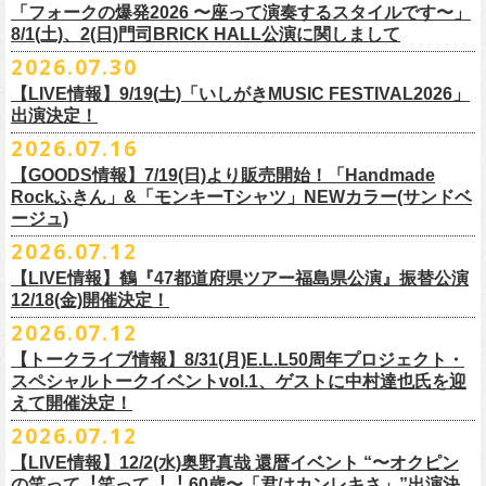
＠F.A.D YOKOHAMA 公演より販売開始致します。
「フォークの爆発2026 〜座って演奏するスタイルです〜」
8/1(土)、2(日)門司BRICK HALL公演に関しまして
こちらのグッズの売上全額を被災地復興など様々な支援を必要とされて
2026.07.30
令和8年熊本地震で被災された皆様には心よりお見舞い申し上げます
いる場所に寄付させていただきます。
【LIVE情報】9/19(土)「いしがきMUSIC FESTIVAL2026」
一日も早い復興、安全、安心が戻りますことを心よりお祈り申し上げま
支援金の寄付先、金額等につきましては、都度フラワーカンパニーズオ
出演決定！
す
フィシャルサイトにて改めてご報告致します。
2026.07.16
今週末8/1(土)、2(日)門司BRICK HALLにて予定しております「フォーク
皆さまのご安全と心身のご健康、被災地の一日も早い復旧・復興を心よ
【GOODS情報】7/19(日)より販売開始！「Handmade
の爆発2026 〜座って演奏するスタイルです〜」公演に関しまして、
Rockふきん」&「モンキーTシャツ」NEWカラー(サンドベ
りお祈り申し上げます。
本日現在開催させていただく予定です。
ージュ)
2026.07.12
7/19(日)「フォークの爆発2026 〜座って演奏するスタイルです〜」＠有
まだ九州地方では余震が続き、交通機関が麻痺している状況を鑑み、
【LIVE情報】鶴『47都道府県ツアー福島県公演』振替公演
楽町I’M A SHOW 公演より、またまたNEWグッズが登場！
もしチケットをお持ちの方で今回の公演へのご来場が難しい方につきま
12/18(金)開催決定！
エプロンからスタートした新たな企画「Handmade Rock」シリーズ第二
して、
2026.07.12
弾、「Handmade Rockふきん」の販売が決定！
そのまま未使用のチケットをお持ちいただけましたら、
延期となっておりました鶴『47都道府県ツアー福島県公演』の振替公演
そして、絶賛販売中の「モンキーTシャツ」にサンドベージュのボディに
【トークライブ情報】8/31(月)E.L.L50周年プロジェクト・
1年間（2027年8月まで）九州地方で今後発表されるワンマンツアー、ラ
が決定しました。
グリーンのプリントが夏らしいNEWカラーが追加！
スペシャルトークイベントvol.1、ゲストに中村達也氏を迎
イブで有効とさせていただきます。
合わせて、
振替公演にご来場が難しい方へ、
払い戻しのご案内もござい
ぜひチェックしてくださいね！
えて開催決定！
手続きなどは特にありませんが、入場整理番号のみ無効となりますこと
ますので、以下ご確認をお願い致します。
2026.07.12
（入場順最後のご案内となりますこと）、
何卒ご了承いただけますと幸いです。
＜延期日程＞
【LIVE情報】12/2(水)奥野真哉 還暦イベント “〜オクピン
■2026年4月19日（日） 鶴 5周⽬の47都道府県ツアー「鶴フェスへの道」
の笑って︕笑って︕︕ 60歳〜「君はカンレキさ」”出演決