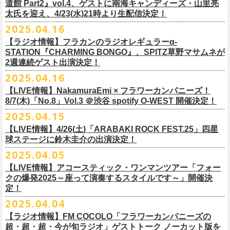
道館 Part2』vol.4、ゲストに南海キャンディーズ・山里亮
問い合わせ：松阪M’AXA
・近隣店舗・近隣の施設・お客様へご迷惑となりますので、施設内外・
12月6日(土) 宇都宮HEAVEN’S ROCK VJ-2 16:30/17:00
◎TALK LIVE「ハルキとジョーとベースと猫と〜グレートなゲストと共
プレGOODS第四弾となる「フラカンの日本武道館 Part2 pre フェイスタ
のライブ、本編の最後に演奏された“東京タワー”のポエトリー調の部分
で開催される「ADAM at presents ADAM FEST2025 supported by
文に氏名、住所、貼っていただく（置いていただく）場所（できました
太氏を迎え、4/23(水)21時より生配信決定！
著者プロフィール
会場内外でのアーティストの入待ち、出待ち等の待機行為はご遠慮下さ
12月7日(日) 水戸LIGHT HOUSE 15:30/16:00
に〜」
オル」が完成！
で、体をぐっと鈴木圭介がいる方に向けて、まるで鈴木の呼吸を深く感
Recruiting Management」にフラワーカンパニーズの出演が決定！
ら具体的に）、必要数（ポスター、フライヤーそれぞれ）、意気込みな
丹下京子（たんげ きょうこ）
2025.04.16
・8月3日(日)
い。
12月13日(土) 盛岡CLUB CHANGE WAVE 16:30/17:00
【出演】
また、ラバーバンドの新色「パープル × ブルー」も登場！
じ取るようにギターを弾く竹安堅一の姿を見ながら、やはり僕は「うた
◎ムジカジャポニカ19th後の祭スペシャル！『ムジカの渇望2025～うつ
フラワーカンパニーズは7月12日(土)の出演となります。
どメッセージを書いて下記アドレス宛てご応募ください。
名古屋生まれ名古屋育ち。愛知県立芸術大学デザイン科卒業。
峰岸塾修
会場：広島・福山grandsoulcafe Guns’
・受付終了した場合は当HPでお知らせさせていただくため、受付状況確
12月14日(日) 弘前KEEP THE BEAT 15:30/16:00
ヒライハルキ(The Birthday)
4/19(土)「正しい哺乳類ツアー2025」＠広島CLUB QUATTRO 公演より販
とは不思議なものだ。演奏という行為は不思議なものだ」と感じた。
みようこ&Yokoloco Band！2days』
【ラジオ情報】フラカンのラジオレギュラーα-
どうぞお楽しみに！
了。TIS会員。
TVCMプランナー兼イラストレーターを20年ほど続け、
そ
時間：Open 15:30 / Start 16:00
認のためのお電話でのお問い合わせは固くお断りいたします。
12月21日(日) 京都磔磔 15:30/16:00
ナガイケジョー(SCOOBIE DO)
売開始いたします。
STATION『CHARMING BONGO』、SPITZ草野マサムネが
いちにちめ〜8/19(火)
2020年開催した「フラカンの横浜アリーナ」から続く＜フラカンの横浜
の後フリーランスに。雑誌『イラストレーション』（玄光社）
The
チケット料金：前売 ¥5,500（税込／全自由・整理番号付／ドリンク代別
・イベントチケットの分配、転売、複製、譲渡、偽造行為は一切禁止と
12月22日(月) 京都磔磔 18:30/19:00
2週連続ゲスト出演決定！
ゲスト : グレートマエカワ(フラワーカンパニーズ)
高崎CLUB Jammer’sは中央銀座と呼ばれるアーケード街の先端にあるラ
https://t.livepocket.jp/e/musica819
◎「ADAM at presents ADAM FEST2025 supported by Recruiting
ストーリー＞シリーズ、
◎【２回目もみんなでつくろう「フラカンの日本武道館
Choice入選 （和田誠選）、『HBファイルコンペ』藤枝リュウジ特別賞、
途要）
させていただきます。それらの行為が発覚した場合は無効とさせていた
2026年
【日程】2025年7月9日(水)
イブハウスで、外観も内装も、昔のアメリカ映画に出てくるバーのよう
4/25~19時発売
2025.04.16
Management」
今年は「〜武道館前の一撃〜」というサブタイトルを付し、
7/25(金)〜7/27(日)＠
北海道釧路市幸町緑地・耐震岸壁 特設ステージにて
Part2」
『
講談社出版文化賞』さしえ賞、『TIS公募展』入選など。新聞、
書籍、
一般チケット発売日：5月25日(日)
だき、入場をお断りいたします。
1月17日(土) 長野CLUB JUNK BOX 16:30/17:00
【会場】三軒茶屋GrapeFruitMoon (
http://grapefruit-moon.com/
)
なレトロな雰囲気の空間である。開場時間の前から、入り口前にはライ
ふつかめ〜8/20(水)
日時：7月12日(土)7月13日(日) 開場10:30 開演11:30 ※フラワーカンパ
8/24(日)F.A.D YOKOHAMAにて開催することが決定！
開催される「SET YOU FREE IN KUSHIRO KIRI FESTIVAL 2025」 に
【LIVE情報】NakamuraEmi × フラワーカンパニーズ！
雑誌、パッケージ、広告、
webなど幅広いジャンルで活動中。俳句、落
今年結成20周年を迎えるThe Birthdayがクラブクアトロ4会場を廻るツア
プレイガイド：
・対象商品の営利・転売目的でのご購入は禁止しております。またイベ
1月18日(日) 千葉LOOK 15:30/16:00
“ポスター＆フライヤー大作戦～日本全国宣伝隊員大募集
【時間】OPEN18:30/START19:15
ブを待つ人だかりができていた。開演時間になり、まずステージ上にグ
https://t.livepocket.jp/e/musica820
ニーズの出演は7/12のみ
9/20(土)「フラカンの日本武道館 Part2 〜超・今が旬〜」まで１ヶ月を切
8/7(木)「No.8」Vol.3 ＠渋谷 spotify O-WEST 開催決定！
フラワーカンパニーズの出演が決定！
語、音楽、
海外ドラマが好き。
ー『Quattro×Quattro Tour’25』を開催、
イープラス
ント参加後、フリーマーケットサイト、フリマアプリ、インターネット
1月24日(土) 高知X-pt. 16:30/17:00
【料金】
今年1月より月１配信しているYouTube番組『月刊フラカン武道館
レートマエカワ、ミスター小西、竹安堅一が登場。そして少し間を鈴木
4/25~20時発売
～】
会場：静岡県浜松市浜名湖ガーデンパーク 屋外ステージ
ったタイミングでのワンマンライブ、どうぞお楽しみに！
フラカンは7/26(土)”フラカン武道館応援企画 IN KIRIFES”に出演致しま
2025.04.15
9/10(水)＠名古屋CLUB QUATTRO公演にフラワーカンパニーズの出演が
チケットぴあ
オークション等での売買、買取サービスのご利用も固く禁止いたしま
1月25日(日) 広島SECOND CRUTCH 15:30/16:00
・入場チケット￥3500(+DRINK)
Part2』、今月5回目のゲストとして、大槻ケンヂ氏の出演が決定！
圭介が姿を現し、ライブがはじまる。1曲目は『正しい哺乳類』の曲順と
開場 18:30 / 開演 19:30 前売 5000円 / 当日 5500円 （ドリンク代別途）
チケット：入場無料
※お渡しするポスターのサイズはB3サイズ、フライヤーはB5サイズを予
す。
決定しました！
【LIVE情報】4/26(土)「ARABAKI ROCK FEST.25」四星
ローチケ
す。
1月27日(火) 四日市CLUB CHAOS 18:30/19:00
【予約&チケット】
同じく“ ラッコ！ラッコ！ラッコ！”。 エネルギッシュなバンドの演奏
※着席・自由・立ち見 (整理番号あり)
問い合わせ：株式会社ジェイルハウス TEL052-936-6041
◎「横浜ストーリー 〜武道館前の一撃〜」
定しております
球ステージに鈴木圭介の出演決定！
問い合わせ：キャンディー・プロモーション
・イベントチケットの再発行はいたしませんのでご注意ください。
1月31日(土) 札幌近松 16:30/17:00
■入場チケット予約URL :
https://tiget.net/events/398505
番組スタート直前スペシャルのvol.0としてスキマスイッチ、第１回目の
と、それまで会場にたぎっていたソワソワとした熱気がぶつかり、パー
その他詳細：
日時：8月24日(日)Open 15:30 / Start 16:00
◎
「SET YOU FREE IN KUSHIRO KIRI FESTIVAL 2025」
一般発売に先がけ、チケットオフィシャル先行受付が本日よりスター
・都合により、内容等の変更・イベント中止となる場合がございますの
2月4日(水) 下北沢シェルター 18:30/19:00
2025.04.05
[予約受付開始 : 5/9(金)21:00〜]
ゲストとしてTHE COLLECTORSの加藤ひさしさん(vo)と古市コータロー
ンッ！と弾けるような盛り上がりでライブは幕を開けた。続けて “アイデ
◎8/18（月）名古屋得三
公式サイト：
http://www.adamfest.com/
会場：神奈川・F.A.D YOKOHAMA
募集期間：2025年5月10日(土)〜 在庫がなくなりましましたら募集を終了
日程：
7月26日(土)
ト。
全公演共通：高校生以下は当日¥2,000キャッシュバック（
当日年齢を証
で予めご了承ください。
2月14日(土) 大阪バナナホール 16:30/17:00
☆別途1ドリンクオーダー
さん(g)、第２回目にHump Back、第３回目はスターダスト☆レビューの
ンティティ”。《ラッコ ラッコ ラッコ》とか《プカプカプーカ》といった
うつみようこ & YOKOLOCO BAND
【LIVE情報】アコースティック・ワンマンツアー「フォー
チケット料金：前売 ¥5,200(税込/整理番号付/ドリンク代別途要)
させていただきます
会場：
北海道釧路市幸町緑地・耐震岸壁 特設ステージ
お見逃しなく！！
明できるもの（学生証、保険証など）
のご提示が必要となります）
・安全面、警備強化の一環と致しまして、ボディチェックを実施させて
2月15日(日) 岡山ペパーランド 15:30/16:00
☆整理番号順入場
根本要さん、そして第４回目は南海キャンディーズの山里亮太さんをを
シンプルな言葉を連呼していた“ ラッコ！ラッコ！ラッコ！”とは打って変
[うつみようこ (vo.g)竹安堅一(g)オクノシンヤ(key)
クの爆発2025～座って演奏するスタイルです～」開催決
前売￥5,200（税込、ドリンク代別、オールスタンディング）
応募方法：メールにて、アドレス＜
flowerotegami@gmail.com
＞宛に以
出演：フラワーカンパニーズ、THE NEAT BEATS、PIGGS
いただく場合がきます。ご了承ください。
2月21日(土) 別府Copper Ravens 16:30/17:00
☆お一人様2枚まで
お招きしお届けしてきた今番組（全回アーカイブ配信中）、第５回目と
わり、鈴木のボーカルはぼそぼそとした独り言のような落ち着いたトー
定！
グレートマエカワ(b)クハラカズユキ(ds)]
※高校生以下は当日￥2,000キャッシュバック （当日年齢を証明できるも
下をご記入の上、ご応募ください
そのほか詳細：KUSHIRO KIRI FESTIVAL公式
◎The Birthday (クハラカズユキ, ヒライハルキ, フジイケンジ)
・当日メディアによる取材が入り、映り込み等がある場合がございま
2月22日(日) 福岡CB 15:30/16:00
【ご注意】
なる今回のゲストは、筋肉少女帯や特撮のボーカルで、作家としても活
ンへ。しかし曲が進むにつれ、徐々に力強さを増していく演奏やコーラ
18:30open 19:30start
大阪千日前ユニバースにてジャンピング乾杯トークショー開催！
2025.04.04
の(学生証、保険証など)のご提示が必要となります）
（上記アドレスからの返信が届くよう、設定のご確認を必ずお願い致し
HP
https://www.kushirokirifestiva
l.com/
『Quattro×Quattro Tour’25』
す。予めご了承ください。
2月24日(火) 豊橋Club KNOT 18:30/19:00
※お客様へのお願い
躍する大槻ケンヂさんを招聘。
スに合わせて、観客たちの拳も突き上がっている。さらに“ラー・ブルー
予約￥5,000 当日￥5,500
ライブ演奏はまったくありません。
一般発売日:6月29日(日)
ます）
【ラジオ情報】FM COCOLO「フラワーカンパニーズの
日時：2025年9月10日（水）Open 18:00 / Start 19:00
・イベント当日の撮影・録音・録画および、店内での飲食は一切禁止と
2月28日(土) 新潟GOLDEN PIGGS BLACK 16:30/17:00
近隣は住宅街となっておりますので集合時間直前にご来店ください。
常にフラカンを”若手”と評するオーケンさん、2度目の武道館ライブに向
ス”、“アメジスト”へと続く。“アメジスト”の《炊き立てのご飯の湯気の下
※4/20情報公開・予約開始
ネクストロード 03-5114-7444 (平日14～18時)
＝＝＝＝＝＝＝＝＝＝＝＝＝＝＝＝＝＝
超・超・超・今が旬ラジオ」ゲストトーク ノーカット版を
会場：名古屋CLUB QUATTRO