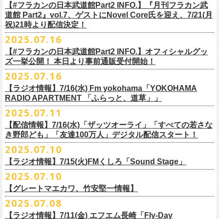
開中のフラカンの楽曲全曲レビュー企画「
フラカンの音楽目録」でボー
ください
◎｢802 Jungle Attack Vol.6 -フラカン武道館壮行会-｣
チケット発売日：9月27日(土)
【#フラカンの日本武道館Part2 INFO.】『月刊フラカン武
【お問い合わせ】
YOKOHAMA
1月17日(土) 長野CLUB JUNK BOX 16:30/17:00
ゲスト：TOSHI-LOW（BRAHMAN）
※上記サイズはあくまでも目安の寸法です
6 夜空の太陽
カル・
北島康雄をプロのライター陣に交じってreviewerに抜擢す
るなど、
https://www.tfm.co.jp/manyuki/
日時：9月2日(火)18:15 OPEN / 18:45 START
道館 Part2』vol.7、ゲストにNovel Core氏を迎え、7/21(月
プレイガイド：
SLUSH-PILE. 03-6451-0554
配信日時：8月24日（日）16:00 START（10分前より準備開始）
1月18日(日) 千葉LOOK 15:30/16:00
https://youtu.be/Z9wrtIqELqE
mc
四星球に対しての信頼度が絶大なフラカンメンバー。
とにかくお互いへ
祝)21時より配信決定！
会場：大阪 GORILLA HALL OSAKA
https://eplus.jp/sf/detail/
4383810001-P0030001
視聴URL：
https://live.nicovideo.
jp/watch/lv348512764
1月24日(土) 高知X-pt. 16:30/17:00
7 馬鹿の最高
の思いが溢れる1時間！
出演：
2025.07.16
＊本ライブの一部はプレミアム会員限定視聴となります。
1月25日(日) 広島SECOND CRUTCH 15:30/16:00
■vol.7
8 最高の夏
フラワーカンパニーズ
＊
全編視聴をご希望のかたはプレミアム会員にご登録（月額790円）をお
【#フラカンの日本武道館Part2 INFO.】オフィシャルグッ
1月27日(火) 四日市CLUB CHAOS 18:30/19:00
ゲスト：Novel Core
9 友達100万人
8月20日(水)21:00よりプレミア配信されます。
Conton Candy
願い致しま
す。
ズ一挙公開！ 本日より事前通販受付開始！
1月31日(土) 札幌近松 16:30/17:00
https://www.youtube.com/watch?
v=I8Zw-h9Anxg
10 ミント
TOSHI-LOW
＊タイムシフト視聴期間：2025年9月7日まで
2月4日(水) 下北沢シェルター 18:30/19:00
2025.07.16
11 ハイエース
開催を約１ヶ月後に控えたフラカンの日本武道館公演のチケットは
絶賛
ヒグチアイ
本番組はプレミアム会員の方ならタイムシフト視聴期間中に何度で
も、
2月14日(土) 大阪バナナホール 16:30/17:00
■vol.8
12 深夜高速
発売中！
【ラジオ情報】7/16(水) Fm yokohama「YOKOHAMA
MC：加藤真樹子（#FM802）
放送終了後に視聴することができます。 一般会員の方の場合は事前予約
2月15日(日) 岡山ペパーランド 15:30/16:00
ゲスト：四星球
mc
RADIO APARTMENT 「ふらっと、道草」」
合わせてお見逃しなく！
チケット発売スタート！
をする事で期間内にタイムシフト視
聴が可能ですが、リアルタイム視聴
2月21日(土) 別府Copper Raven 16:30/17:00
https://www.youtube.com/watch?
v=kVfyzG-tjOs
13 履歴書
2025.07.11
▼詳細はこちら
の際と同様、
全編の視聴にはプレミアム会員への加入が必要になりま
■7/16(水)22:00
～
23:30 Fm yokohama「YOKOHAMA RADIO
2月22日(日) 福岡CB 15:30/16:00
14 感情七号線
https://funky802.com/site/pickup_detail/7941
【配信情報】7/16(水)「ザッツオーライ」「すべての若さな
す。
APARTMENT
「ふらっと、道草」」
2月24日(火) 豊橋Club KNOT 18:30/19:00
15 星のブルペン
＜番組情報＞
き野郎ども」「友達100万人」デジタル配信スタート！
DJ:NakamuraEmi
2月28日(土) 新潟GOLDEN PIGGS BLACK 16:30/17:00
16 日々のあぶく
『月刊フラカン武道館 Part2』
ーーーーーーーーーーーーーーーーーーーーーーーーーーー
2025.07.10
https://www.fmyokohama.co.jp/
program/yra_furatto_michikusa
3月1日(日) 金沢AZ 15:30/16:00
17 虹の雨あがり
■vol.8
「HESOKURI」に収録「ザッツオーライ」「すべての若さなき野郎ど
◎「横浜ストーリー 〜武道館前の一撃〜」
＊鈴木圭介、グレートマエカワ コメントOA
3月7日(土) HEAVEN’S ROCKさいたま新都心 16:30/17:00
mc
【ラジオ情報】7/15(火)FMくしろ「Sound Stage」
7/23(水)よりSpotifyでフラワーカンパニーズのプレイリスト企画がスター
ゲスト：四星球
も」「友達100万人」が、7/16(水)より各音楽サービスにてデジタル配信
日時：8月24日(日)Open 15:30 / Start 16:00
3月14日(土) 仙台darwin 16:30/17:00
18 行ってきまーす
ト！
8月20日(水)21:00〜配信
スタート！
2025.07.10
会場：神奈川・F.A.D YOKOHAMA
■7月15日(金) 19:00〜 FMくしろ「Sound Stage」
19 ラッコ！ラッコ！ラッコ
本番URL：
同日リリースの新曲「ただいま実演中 / ピュアな匂いがチョイナチョイ
https://www.youtube.com/
watch?v=kVfyzG-tjOs
【グレートマエカワ、竹安堅一情報】
会場チケット：完売
＊鈴木圭介、グレートマエカワ コメントOA！
チケット料金：¥5,200(税込/整理番号付/
ドリンク代別途要)
20 人は人
①特設サイト
https://flowercompanyz.mixlist.app/
にて10曲をセレクトし
ナ」と合わせて、プリアドプリセーブが可能です。
※再放送：7月18日(金)15:00〜
2025.07.08
※全公演、高校生以下は当日¥2,000 キャッシュバック(当日年齢を証明で
21 最後にゃなんとかなるだろう
てプレイリストを作成
＊アーカイブ配信中！
ぜひお楽しみください！
きるもの(学生証、
保険証など)のご提示が必要となります)
富山MAIRO 25周年記念ライブにフラワーカンパニーズの出演が決定！
22 白眼充血絶叫楽団
【ラジオ情報】7/11(金) エフエム長崎「Fly-Day
②
#フラカンプレイリスト
をつけてXでシェア
■vol.0 番組スタート直前スペシャル