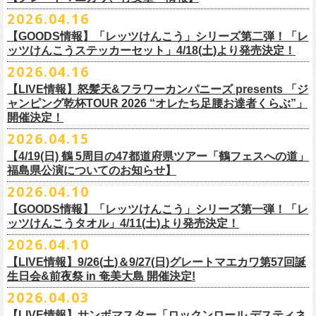
ー」の歌詞をデザインした「モンキーTシャツ」！
い。
証明できるもの（学生証、保険証など）
のご提示が必要となります）
チケット料金：全席指定¥3,500（税込） *未就学児童入場不可
hot.ne.jp/
☆オフィシャル先行☆
一般発売に先がけ、5/22(金)よりオフィシャル先行受付がスタート！
2026.04.16
≪受信可能ドメイン≫
l-tike.com
/
ent.
lawson.co.jp
一般チケット発売日：8月29日(土)
うつみようこ＆Yokoloco Band LIVE情報
チケット発売日：5月30日(土)10:00
5月15日(金)18:00 〜 5月24日(日)23:59
どうぞお見逃しなく！
4/30(木)恵比寿リキッドルーム公演より販売開始いたします！
＜お問合せ＞ローソンチケットインフォメーション
https:
//l-
【GOODS情報】「レッツけんこう」シリーズ第二弾！「レ
[オクノシンヤ(key)クハラカズユキ(ds)グレートマエカワ(b)竹安堅一(g)う
プレイガイド：チケットぴあ
https://t.pia.jp/
https://w.pia.jp/s/hosomichi26ofs/
tike.com/contact/
ッツけんこうステッカーセット」4/18(土)より発売決定！
つみようこ (vo.g)]
お問い合わせ：ell.SIZE 052-211-3997
＊本公演のチケットはチケット不正転売禁止法の対象となる「特定興行
◎「monobright TAIBAN Series 2026 〜SECOND PRIMAL〜」
2026.04.16
Electric Lady Landホームページ ＞
https://www.ell.co.jp/
入場券」となります
「レッツけんこう」シリーズ第二弾！ステッカーセットの発売が決定！
日時：2026年10月16日(金) 開場18:00/開演19:00
・6月5日(金) ＠名古屋TOKUZO
※本イベントはトークイベントです。当日はライブパフォーマンスはご
【LIVE情報】怒髪天&フラワーカンパニーズ presents 「ジ
4/18(土)SaToMansion 10th anniversary festival【南部事変 2026】公演よ
会場：恵⽐寿LIQUIDROOM
*ワンマン
ざいません。
ャンピング乾杯TOUR 2026 “オレたち足腰お達者くらぶ”」
◎「ロックのほそ道2026 〜15th Anniversary Special〜」
り販売開始いたします！
出演：モノブライト / フラワーカンパニーズ
18:30open 19:30start
開催決定！
「フォークの爆発2026 ミニマル巡業 〜うたとギターとコーラスと〜」
日時：2026年8月29日(土) 16:00 / 17:00
チケット料金：前売5,500円(税込/ドリンク代別/整理番号付)
京都のアイドルグループ・きのホ。の主催企画「THE 京月観」7/7(火)＠
予約￥5,000 当日￥5,500
編、長野での開催が決定！
2026.04.15
会場：ゼビオアリーナ仙台
一般チケット発売日：7月11日(土)
京都磔磔にフラワーカンパニーズの出演が決定！
https://www.tokuzo.com/2026Jun/20260605
出演：阿部真央 / クリープハイプ / Spitz / フラワーカンパニーズ（五十
2020年開催した「フラカンの横浜アリーナ」から続く＜フラカンの横浜
問い合わせ：ディスクガレージ https://info.diskgarage.com
【4/19(日) 鶴 5周⽬の47都道府県ツアー「鶴フェスへの道」
◎「フォークの爆発2026 ミニマル巡業 〜うたとギターとコーラスと〜」
音順）
ストーリー＞シリーズ、
福島県公演についてのお知らせ】
本日5月13日20:00から、チケットの先行抽選予約の受付もスタート！
◎「着ぐるみラッコのマグカップ」
・6月5日(土) ＠名古屋TOKUZO
※ミニマル巡業とは『
新たな試みとして歌とアコースティックギター一
料金：アリーナスタンディング￥10,000(税込・ブロック指定・入場整理
今年も8月23日(日)F.A.D YOKOHAMAにて開催決定！
＊オフィシャル先行受付＊
どうぞお見逃しなく！！
価格：￥2,000(税込）
2026.04.10
*ゲストあり：EDDIE（the 原爆オナニーズ）森田裕(バレーボールズ)
本とコーラスと小
今週末に出演を予定しておりました
物の楽器などで構成するライヴ』です
番号付)、スタンド指定席：￥10,000(税込)、車椅子席：￥11,000(税込)
期間：2026年5⽉22⽇(⾦) 18:00〜2026年5⽉31⽇(⽇) 23:59
カラー：グリーン , ホワイト
【GOODS情報】「レッツけんこう」シリーズ第一弾！「レ
17:00open 18:00start
日時：7/14(火) 開場18 : 30/開演19 : 00
お問い合わせ：ノースロードミュージック TEL 022-256-1000（営業時
◎「横浜ストーリー2026」
受付URL：
https://l-tike.com/monobright/
◎きのホ。presents「THE 京月観」vol.4
素材 ： ポリプロピレン
ッツけんこうタオル」4/11(土)より発売決定！
予約￥5,000 当日￥5,500
会場：
■2026年4月19日（日） 鶴 5周⽬の47都道府県ツアー「鶴フェスへの道」
長野
BAR THREE
間 平日11:00〜16:00）
日時：8月23日(日)Open 15:30 / Start 16:00
日時：2026年7月7日(火) 18:00 OPEN/18:30 START
サイズ：直径 約82mm × 高さ 約92mm
https://www.tokuzo.com/2026Jun/20260606
2026.04.10
チケット料金：4,800円（税込/整理番号付/ドリンク代別） ※高校生以下
福島県公演
HP:
https://rocknohosomichi.com
会場：神奈川・F.A.D
YOKOHAMA
会場：京都磔磔
容量／約340ml
お待たせしました、「レッツけんこう」シリーズの発売が決定！
は当日¥2,000キャッシュバック（
会場：福島県・OUTLINE 出演：鶴 / フラワーカンパニーズ
当日年齢を証明できるもの（学生証、
Instagram:
https://www.instagram.com/hosomichiofrock/
チケット料金：前売￥5,200（税込/整理番号付/
ドリンク代別）
【LIVE情報】9/26(土)＆9/27(日)グレートマエカワ第57回誕
出演：フラワーカンパニーズ / きのホ。
本体重量／約92g
第一弾として、「レッツけんこうタオル」が完成！
・6月7日(日)「Rainbow Hill 2026」」＠大阪 服部緑地・野外音楽堂
保険証など）
のご提示が必要となります）
X:
https://x.com/hosomichiofrock
生日会&前夜祭 in 奄美大島 開催決定!
※高校生以下は当日￥2,000キャッシュバック （当日年齢を証明できるも
チケット料金：¥4,800 (ドリンク代別途)
耐熱温度：140℃
4/11(土)「フラカンと行くザ50回転ズの故郷巡りツアー！」＠出雲アポロ
*イベント出演
一般チケット発売日：5月23日(土)
につきまして、鶴のオフィシャルサイトでお知らせがありましたとお
の(学生証、保険証など)
のご提示が必要となります）
2026.04.03
＊チケット先行抽選受付： 5/13(水)20:00~ 5/26(M火)23:59
耐冷温度：-40℃
公演より販売開始いたします！
開場/開演11:00 – 終演18:30予定
問い合わせ：長野CLUB JUNK BOX
り、延期となりました。
一般発売日:6月27日(土)
https://w.pia.jp/t/kinopo-
thekyogetsukan/
※ やわらかい乳白色と独特の透け感のあるマグカップです。
【LIVE情報】サンボマスター「ロックンロール デスティネ