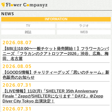
NEWS
INFORMATION
TV
ラジオ
雑誌
WEB
2026.08.07
【8/8(土)10:00〜一般チケット発売開始！】フラワーカンパ
ニーズ 「フラカンのクアトロツアー2026」渋谷、広島、梅
田、名古屋
2026.08.05
今秋開催！自身初となるクラブクアトロ・ワンマンツアー、8/8(土)一般
【GOODS情報】チャリティーグッズ「思いのチャーム」新
チケット発売がスタート！
色販売のお知らせ
どうぞお早めに〜
2026.07.31
【LIVE情報】11/2(月)「SHELTER 35th Anniversary
チャリティーグッズ「思いのチャーム」（リフレクターチャーム）の再
Finale ” ZeppがSHELTERになります ” DAY2」＠Zepp
販が決定致しました。
Diver City Tokyo 出演決定！
白、緑、赤オレンジの３つの新色展開で、
2026.07.31
8/23(日)フラワーカンパニーズ ワンマンライブ「横浜ストーリー2026」