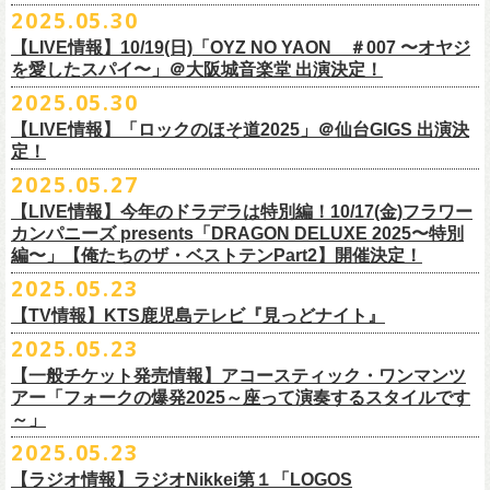
公演を直前に控えた9月3日(水)、
トークイベントを開催！
12月14日(日) 弘前KEEP THE BEAT 15:30/16:00
2025.05.30
7月21日(月祝)21:00より配信されます。
■内容：サイン会＋トークショー
泉 info@shimizuonsen.com
12月21日(日) 京都磔磔 15:30/16:00
8/24(日)F.A.D YOKOHAMAにて開催する「横浜ストーリー 〜武道館前の
【LIVE情報】10/19(日)「OYZ NO YAON ＃007 〜オヤジ
会場は登録有形文化財に指定されている京都・
紫
明
会館
にて、
2024年4月
12月22日(月) 京都磔磔 18:30/19:00
一撃〜」の一般チケットが本日6/29(日)10:00より発売開始！
フラカンの日本武道館公演のチケットは絶賛発売中。
を愛したスパイ〜」＠大阪城音楽堂 出演決定！
<イベント参加方法>
出演：子供バンド、怒髪天、フラワーカンパニーズ
よりスタートし今年2年目に突入した京都・α-
STATIONのフラワーカンパ
2026年
合わせてお見逃しなく！
電子チケットで対象商品をご予約ご購入いただいたお客様は先着にてイ
チケット料金：前売り オールスタンディング ￥6,900-（整理番号付/別途
10年ぶり2回目となる日本武道館公演『フラカンの日本武道館 Part2 〜
2025.05.30
ニーズのレギュラー番組「
CHARMING BONGO」の公開収録を兼ねて行
1月17日(土) 長野CLUB JUNK BOX 16:30/17:00
9/20(土)「フラカンの日本武道館 Part2 〜超・今が旬〜」まで１ヶ月を切
ベントにご参加いただけます。
ドリンク代）
超・今が旬〜』を開催するフラワーカンパニーズが、今年1月より月１配
われます。
【LIVE情報】「ロックのほそ道2025」＠仙台GIGS 出演決
1月18日(日) 千葉LOOK 15:30/16:00
ったタイミングでのワンマンライブ！
＜番組情報＞
※入場は整理番号順でのご入場となります
信のYouTube番組『月刊フラカン武道館 Part2』をスタート、6回目のゲ
定！
1月24日(土) 高知X-pt. 16:30/17:00
武道館とともに、お待ちしております
『月刊フラカン武道館 Part2』
※規定枚数に達し次第受付は終了させていただきますので予めご了承く
ストとして、TOSHI-LOW（BRAHMAN）の出演が決定！
◎『フラカンのチャーミングなトークライヴ in 京都 – public recording
2025.05.27
1月25日(日) 広島SECOND CRUTCH 15:30/16:00
■vol.7
ださい。
7/20(日)大阪公演追加チケット▼先着受付[e+]
on a radio program「CHARMING BONGO」-』
1月27日(火) 四日市CLUB CHAOS 18:30/19:00
◎「横浜ストーリー 〜武道館前の一撃〜」
ゲスト：Novel Core
【LIVE情報】今年のドラデラは特別編！10/17(金)フラワー
※ご購入されたご本人様のみご参加可能になります。分配や譲渡はでき
販売期間：7/1(⽕) 19:00 〜 7/19(⼟) 23:59
番組スタート直前スペシャルのvol.0としてスキマスイッチ、第１回目の
日時：2025年9月3日(水) OPEN 18:30 / START 19:00
1月31日(土) 札幌近松 16:30/17:00
日時：8月24日(日)Open 15:30 / Start 16:00
カンパニーズ presents「DRAGON DELUXE 2025〜特別
7月21日(月祝)21:00〜配信
ませんので、予めご了承ください。
https://eplus.jp/kodomoband/
ゲストとしてTHE COLLECTORSの加藤ひさし(vo)と古市コータロー(g)、
会場：京都・
紫
明
会館
2月4日(水) 下北沢シェルター 18:30/19:00
会場：神奈川・F.A.D YOKOHAMA
編〜」【俺たちのザ・ベストテンPart2】開催決定！
本番URL：
https://www.youtube.com/
watch?v=I8Zw-h9Anxg
フラワーカンパニーズが、
結成以来発表してきた楽曲を6人のreviewerた
※未就学児のお子様のご同伴をご希望の場合は、1名のみ同伴可能です。
第２回目にHump Back、第３回目はスターダスト☆レビューの根本要、
出演：フラワーカンパニーズ
2月14日(土) 大阪バナナホール 16:30/17:00
チケット料金：前売 ¥5,200(税込/整理番号付/ドリンク代別途要)
2025.05.23
ちによるレ
ビューとともに紹介する企画「フラカンの音楽目録」がスタ
ただし、座席のご用意はできませんので、同伴される方のお膝の上にお
第４回目は南海キャンディーズの山里亮太、そして第５回目は大槻ケン
入場料：1500円(税込/整理番号付自由席/
ドリンク代別途要)
2月15日(日) 岡山ペパーランド 15:30/16:00
前売￥5,200（税込、ドリンク代別、オールスタンディング）
ート！
座りいただきます。予めご了承ください。
ヂを招きお届けしてきた今番組（全回アーカイブ配信中）、第６回目と
【TV情報】KTS鹿児島テレビ『見っどナイト』
チケット発売日：6月29日(日)17:00〜
2月21日(土) 別府Copper Raven 16:30/17:00
※高校生以下は当日￥2,000キャッシュバック （当日年齢を証明できるも
＊アーカイブ配信中！
自他共に認めるライブマスターとして一年中ライブで全国を回りな
が
お席が必要な場合は、イベント参加券が必要です。
なる今回のゲストは、BRAHMANのボーカル・TOSHI-LOWを招聘。
プレイガイド：Live Pocket
https://t.livepocket.jp/e/flowercompanyz
2025.05.23
2月22日(日) 福岡CB 15:30/16:00
の(学生証、保険証など)のご提示が必要となります）
■vol.0 番組スタート直前スペシャル
■5月24日(土)25:15〜 25:45 KTS鹿児島テレビ『見っどナイト』
ら、コンスタントに楽曲を製作、新作を発表し、
今年1月には20枚目とな
▼詳細は下記ローソンチケットサイトをご確認ください。
9/20(土)開催「フラカンの日本武道館Part2 〜超・今が旬〜」グッズにつ
2月24日(火) 豊橋Club KNOT 18:30/19:00
一般発売日:6月29日(日)
【一般チケット発売情報】アコースティック・ワンマンツ
ゲスト：スキマスイッチ
https://www.kts-tv.co.jp/program/midnight/
るオリジナルアルバム『正しい哺乳類』
をリリース、これまで発表して
きまして、今回9/20までにお届け予定で、通販での事前販売受付（7月中
フラカン2度目の武道館開催を反対だと言い放つTOSHI-LOW、フラカン
アー「フォークの爆発2025～座って演奏するスタイルです
2月28日(土) 新潟GOLDEN PIGGS BLACK 16:30/17:00
プレイガイド：
フラワーカンパニーズがこれまでに発表した配信限定楽曲、数々のアー
https://www.youtube.com/watch?
v=BR4CmNuGCLg&t=28s
＊3/15(土)正しい哺乳類ツアー2025」＠鹿児島 SR HALL公演の模様が２
きた曲は300曲以上になります。
【特典会内容】
旬頃〜開始予定）を準備しております。
メンバーは番組終了までにTOSHI-LOWを納得させられるか?!
～」
3月1日(日) 金沢AZ 15:30/16:00
チケットぴあ
ティストトリビュート盤に参加した楽曲、シングル・カップリングに収
週にわたってオンエア！
その代表として 2004 年に誕⽣した「深夜⾼速」は、本当にたくさんの⽅
■トーク＆サイン参加券（1冊券）：トークショー＋サイン会
6月18日(水)21:00よりプレミア公開される。
3月7日(土) HEAVEN’S ROCKさいたま新都心 16:30/17:00
イープラス
録された楽曲など、現在入手困難となっているオリジナルアルバム未収
2025.05.23
■vol.1
にカバーしていただき、近年では CM にも起⽤されるなど、頼もしいフ
それに先がけた超先行販売として、フラカンのオリジナル・オーバーオ
3月14日(土) 仙台darwin 16:30/17:00
ローチケ
録楽曲をコンパイルした企画アルバム『HESOKURI ～オリジナルアルバ
ゲスト：加藤ひさし、古市コータロー(THE COLLECTORS)
ラカンの顔になってくれていますが、その他にも聴く⼈それぞれにとっ
※出演者との握手や接触はNGとさせて頂きます。
【ラジオ情報】ラジオNikkei第１「LOGOS
ールの販売が決定！
フラカンの日本武道館公演のチケットは絶賛発売中。