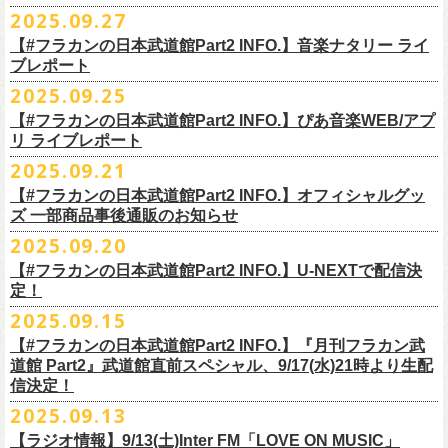
◎ワンマンツアー「フラカンのチョイナチョイナ’25/’26」 ポスター
◎「ゾロ目だョ全員集合!〜フラカン33年、野音99年〜」
2022.9.23 日比
＊＊＊＊＊＊
長州小力
2025.09.27
主催：音楽と人編集部
https://ongakutohito.com/
樋口豊さん59歳の誕生日2日前の開催となる今企画、
会場：新代田LIVE HOUSE FEVER
価格：900円(税込) *送料別
谷野外大音楽堂
まーな
出演は、トークイベントでお馴染みの〈プロ野球大好きミュージシャ
一般チケット発売日：前売 ￥5,500（税込／D代別）※お土産ステッカー
【#フラカンの日本武道館Part2 INFO.】音楽ナタリー ライ
＊サイズ：B2（515mm×728mm）
年末恒例FM802主催のロック大忘年会「FM802 ROCK FESTIVAL RADIO
ン〉たちを中心としたスペシャルバンド（グレートマエカワが参加）、
ブレポート
付き
＊販売期間：2025年10月30日(木)9:00 〜 ※在庫が無くなり次第終了
③12/4(木)配信開始予定
10月25日＠熊本Djangoを皮切りに30箇所31公演を回る全国ワンマンツア
CRAZY 2025」最終日12/29(月)、怒髪天がハウスバンドとなり、一夜限り
2月7日（土）
POLYSICS、そしてフラワーカンパニーズ。
※保護者同伴に限り高校生以下入場可能、当日￥2,
000キャッシュバック
＊2025年11月上旬〜発送予定
2025.09.25
◎ フラワーカンパニーズ「神さまツアー」～年末恒例磔磔2デイズ～ 1
ー「フラカンのチョイナチョイナ’25/’26」の2026年1月〜３月公演分
のスペシャルセッション企画「
FM802＆怒髪天 presents レディクレ歌合
■9月27日(土)公開 音楽ナタリー
◆音楽◆
（当日年齢を証明できるもの（学生証、
保険証等）のご提示が必要）
＊発送方法：宅急便
日目 2023.12.13 京都磔磔
（2/21＠大分公演を除く）
の一般チケットが10月18日(土)より発売スター
【#フラカンの日本武道館Part2 INFO.】ぴあ音楽WEB/アプ
戦」を開催。
＊9/20(土)「フラカンの日本武道館 Part2 〜超・今が旬〜」ライブレポー
矢井田瞳
前売りチケットなど本公演の詳細は、『音楽と人』のWebサイト
チケット発売日：11月15日(土)
リ ライブレポート
◎ フラワーカンパニーズ「神さまツアー」～年末恒例磔磔2デイズ～ 2
ト！
このスペシャルステージに、グレートマエカワがサポートメンバーとし
ト掲載
ホフディランカルテット
（
https://ongakutohito.com/
）にて、10月下旬ごろにお知らせされます。
問い合わせ：LIVE HOUSE FEVER TEL：03-6304-7899
☆ニワトリ堂 ＞
https://flowercompanyzinc.stores.jp/
日目 2023.12.14 京都磔磔
これにて全公演分のチケットが発売となります。
て参加することが決定しました！
2025.09.21
インナージャーニー
http://www.fever-popo.com/
■9月25日(木)公開 ぴあ音楽WEB/アプリ
9/20(土)開催の日本武道館公演を経て、さらに勢いを増してまわるフラカ
｢フラワーカンパニーズ、10年ぶり2度目の日本武道館ワンマンで示した
ポニーテールリボンズ
【#フラカンの日本武道館Part2 INFO.】オフィシャルグッ
どうぞお楽しみに！
＊9/20(土)「フラカンの日本武道館 Part2 〜超・今が旬〜」ライブレポー
■U-NEXT問い合わせ：
https://help.
unext.jp/info-video/detail/
info403b
ンの全国ツアー、
どうぞお楽しみに！
◎「FM802 ROCK FESTIVAL RADIO CRAZY 2025」
転がり続ける“バンドの未来”｣
仮面女子
ズ 一部商品事後通販のお知らせ
＊ファンクラブ優先チケット販売のご案内はファンクラブよりご登録ア
ト掲載
日程：2025年12月29日(月)
https://natalie.mu/music/news/641285
ex.KNU
◎音楽と人＆僕たちプロ野球大好きミュージシャンpresents「神田ナイト
2025.09.20
ドレスにメールでご案内しております
＊大分公演の身、諸事情により10/25(土）からの発売に変更になりました
会場：インテックス大阪
カーニバル」〜樋口豊59th BIRTHDAY LIVE〜
「今のフラカン」の圧倒的な底力 2度目の日本武道館、最高のお祭り騒
【#フラカンの日本武道館Part2 INFO.】U-NEXTで配信決
＊「
FM802＆怒髪天 presents レディクレ歌合戦」
◆お笑いステージ◆
◎「みんなの祭り X’mas SPECIAL」
日時：:2026年1月22日（木）開場/開演: 18:00/19:00（予定）
ぎ【ライブレポート】
定！
◎フラワーカンパニーズ ワンマンツアー「フラカンのチョイナチョイ
[出演]怒髪天 and more!!!!
レイザーラモン
日時：2025年12月23日(火) 開場 17:15 開演 18:00
会場：KANDA SQUARE HALL
https://lp.p.pia.jp/article/news/438272/index.html
2025.09.15
ナ’25/’26」
[Support Member]
ジョイマン
会場：名古屋DIAMOND HALL
出演：樋口豊スペシャルセッション（メンバー：樋口豊、イノウエアツ
2025年
Ba:グレートマエカワ（フラワーカンパニーズ）
【#フラカンの日本武道館Part2 INFO.】『月刊フラカン武
囲碁将棋
出演：
シ、ウエノコウジ、グレートマエカワ、MOBY and more…）
10月25日(土) 熊本Django 16:30/17:00
Key:奥野真哉(ソウル・フラワー・ユニオン)
道館 Part2』武道館直前スペシャル、9/17(水)21時より生配
nobodyKnows＋
フラワーカンパニーズ
10月26日(日) 長崎ホンダ楽器 15:30/16:00
※タイムテーブル、他出演者（ゲストボーカル）など詳細は後日発表と
信決定！
2月8日（日）
中村耕一 (ex. JAYWALK）
POLYSICS
11月3日(月・祝) 渋谷duo MUSIC EXCHANGE 15:15/16:00
なります
2025.09.13
◆音楽◆
OSAKA ROOTS
主催・企画／（株）音楽と人
11月8日(土) 徳島club GRINDHOUSE 16:30/17:00
フラワーカンパニーズ
ET-KING
制作／com agent
【ラジオ情報】9/13(土)Inter FM「LOVE ON MUSIC」
11月9日(日) 米子AZTiC laughs 15:30/16:00