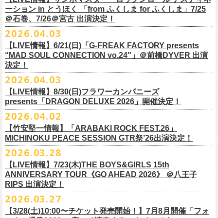
一般チケット前売5,000円/ 当日5,500円
ネクストロード 03-5114-7444 (平日14～18時)
ーション in とうほく 「from ふくしま for ふくしま」7/25
https://rainbowhill.jp/
＊鶴オフィシャルサイト：
https://afrock.jp/
ーーーーー
＠石巻、7/26＠宮古 出演決定！
鈴木実貴子ズ自主企画イベント『心臓の騒音』にフラワーカンパニーズ
2026.04.03
・7月2日(木)＠荻窪TOP BEAT CLUB
＜振替公演・チケットの払い戻しについて＞
の出演が決定！
*ワンマン
【LIVE情報】6/21(日)「G-FREAK FACTORY presents
・現在、振替日程、および各公演のチケット払い戻しに関する詳細を調
本日よりオフィシャル先行もスタート！どうぞお見逃しなく〜
本日4月23日(木)に結成37周年を迎えたフラワーカンパニーズ、自身初と
OPEN：19:00 / START：19:30
“MAD SOUL CONNECTION vo.24″」＠前橋DYVER 出演
整しております。 決定次第、改めて各バンドの公式サイトおよび公式
なるクラブクアトロ・ワンマンツアーの開催が決定！
決定！
前売：¥5,000 / 当日：¥5,500 ＋1DRINK(¥700)
SNS等にてご案内いたしますので、今しばらくお待ちください。
◎鈴木実貴子ズ自主企画イベント『心臓の騒音』
https://topbeatclub.com/schedule/?month=202607
2026.04.03
・お手持ちのチケット（紙・電子共に）は、詳細が発表されるまでその
日程：12月3日(木)
◎フラワーカンパニーズ 「フラカンのクアトロツアー2026」
まま大切に保管していただきますようお願い申し上げます。振替公演や
【LIVE情報】8/30(日)フラワーカンパニーズ
時間：開場 18:30 開演 19:00
10/10(土)渋谷クラブクアトロ OPEN 16:15 START 17:00 問：ネク
払い戻しの際に必要となります。
presents「DRAGON DELUXE 2026」開催決定！
会場 ：新代田FEVER
ストロード
2026.04.02
料金：4,500円（税込/ドリンク代別/整理番号有）
10/24(土)広島クラブクアトロ OPEN 16:15 START 17:00 問：キャ
改めて万全の体制で、鶴とともにライブをお届けできたらと思いますの
出演：鈴木実貴子ズ / フラワーカンパニーズ
ンディー・プロモーション
【竹安堅一情報】「ARABAKI ROCK FEST.26」
で、ご理解のほど、何卒宜しくお願い致します。
フラワーカンパニーズのベーシスト兼リーダー兼社長、グレートマエカ
一般チケット発売日：8月23(土)
MICHINOKU PEACE SESSION GTR祭’26出演決定！
10/25(日)梅田クラブクアトロ OPEN 15:15 START 16:00 問：清水
ワの57歳の誕生日を記念し、7年ぶりの奄美大島で、誕生日会&前夜祭開
問い合わせ：VINTAGE ROCK std. 03-5787-5350 （平日12:00～17:00）
音泉
2026.03.28
催決定!
https://vintage-rock.com/
11/1(日)名古屋クラブクアトロ OPEN 15:15 START 16:00 問：JAIL
お待たせしました！怒髪天との恒例”ジャンピング乾杯TOUR”、もちろん
【LIVE情報】7/23(木)THE BOYS&GIRLS 15th
HOUSE
今年も開催決定！
ANNIVERSARY TOUR《GO AHEAD 2026》 ＠八王子
◎「フォークの爆発2026 ミニマル巡業 ～うたとギターとコーラスと～
＜全公演共通＞
みんなで足腰鍛えて挑みます〜
【オフィシャルサイト先行】
RIPS 出演決定！
GMBD前夜祭」
チケット料金：前売￥5,700(税込/ドリンク代別途要)
◎「レッツけんこうアンブレラチャーム」（ランダム）
受付期間：04/25(土)20:00～04/30(木)23:
59
2026.03.27
※ミニマル巡業とは『新たな試みとして歌とアコースティックギター一
※高校生以下は当日¥2,000キャッシュバック（当日年齢を証明できるも
価格：￥500(税込)
本日よりHP先行も受付スタート！お見逃しなく！！
▼受付URL
本とコーラスと小物の楽器などで構成するライヴ』です
【3/28(土)10:00〜チケット発売開始！】7月8月開催「フォ
の（学生証、保険証など）のご提示が必要となります）
仕様：チャーム4種（けいくん、まーちゃん、けんちゃん、
こにし）/アル
https://eplus.jp/suzukimikiko-
1203-flowercompanyz/
日時：2026年9月26日(土) 開場17:00 開演18:00