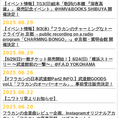
多方 大和川酒造北方風土館 より販売致します！
2.キャンペーン公式ページで、Spotifyの特別プレイリストを作成。
https://www.youtube.com/watch?
v=1EMet2dx9d4
タル配信することが決定！
【イベント情報】7/13(日)絵本「歌詞の本棚 『深夜高
イープラス販売URL（プレオーダー・一般共通）
3.作成したプレイリストを
#フラカンプレイリスト
をつけてXでシェア。
◎「フラカンの日本武道館 Part2 〜超・今が旬〜」オフィ
速』」 発売記念イベント」＠HMV&BOOKS SHIBUYA 開
https://eplus.jp/sf/detail/
4361520001-P0030001
4.フラワーカンパニーズ公式Xのキャンペーンポストをリポストして完了
■vol.6
催決定！
どうぞお楽しみに！
シャルグッズ事前通販ページ
◎「チョイナチョイナトートバッグ」
価格：¥2,000(税込)
です。
ゲスト：TOSHI-LOW（BRAHMAN）
2025.06.29
カラー：ストーンブルー、スモーキーピンク
https://capitalradioone.jp/
SHOP/387158/list.html
https://youtu.be/Z9wrtIqELqE
素材 ： 綿100％ キャンパス
【イベント情報】9/3(水)『フラカンのチャーミングなトー
■受付期間：7/16(水)17:00 ～ 8/24(日)22:59 ＊超早期ご注文特典ステッ
★応募期間
クライヴ in 京都 – public recording on a radio
サイズ：高さ40cm , 袋口幅48cm , 底幅33cm , 奥行(マチ)15cm , ハンド
カー付き：〜7/21(月祝)23:59 まで
2025年7月23日(水)〜2025年8月12日(火) 23:59まで
■vol.7
program「CHARMING BONGO」-』＠京都・紫明会館 開
ル長58cm , 内容量約15L
■発送予定：9月12日前後
※その他詳細はキャンペーン公式ページ記載の応募規約をご確認くださ
ゲスト：Novel Core
催決定！
＊その他詳細は上記通販ページをご確認ください
い
https://www.youtube.com/watch?
v=I8Zw-h9Anxg
2025.06.29
【6/29(日)一般チケット発売開始！】8/24(日)「横浜ストー
リー 〜武道館前の一撃〜」＠F.A.D YOKOHAMA
◎「CHICKEN SKIN RECORDS ガジェットポーチ」
2025.06.26
価格：2000円(税込)
カラー：ブラック、レッド
【#フラカンの日本武道館Part2 INFO.】武道館GOODS
vol.1「フラカンのオーバーオール」、事前受注販売決定！
サイズ：125×97×42ｍｍ
2025.06.22
【ニワトリ堂よりお知らせ】
2度目の日本武道館公演「フラカンの日本武道館 Part2 〜超・今が旬〜」
2025.06.20
の１ヶ月後より、
全国ワンマンツアーの開催が決定！
いつもフラワーカンパニーズのweb shop【ニワトリ堂】をご利用いただ
タイトルは「フラカンのチョイナチョイナ’25/’26」、
10/25(土)熊本
フラカンの全楽曲レビュー企画、Instagramオリジナルアカ
きありがとうございます。
Djangoを皮切りに、
来年2026年3/14(土)仙台darwinまで、
30箇所31公演を