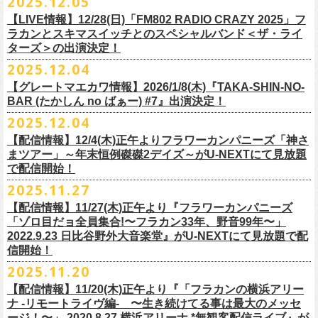
2025.12.05
※入場制限:4歳以上チケット必要
■チケット先行発売
チケット料金：前売り 5,000円(ドリンク代別途)
問い合わせ：奈良NEVER LAND
http://nara-neverland.
com/pc/info.html
中森泰弘(G)
鈴木圭介に出演が決定！
※チケット整理番号付き
【LIVE情報】12/28(日)「FM802 RADIO CRAZY 2025」フ
◎竹原
ピストル“
竹原
ピストルとフラワーカンパニーズのツーマンライブ”
・イープラス 12/29 12:00~
※整理番号あり
竹安堅一(G)
＊チケット最速先行受付：2026年12月22日(月)20:00〜
ラカンとスキマスイッチとのスペシャルバンド＜ザ・ライ
日時：2026年2月18日（水）OPEN 18:15/START 19:00
・WALK INN STUDIO！099-296-9888
※小学生以上有料、未就学児童入場不可
日時：5月31日(日) 開場 15:30 / 開演 16:00
グレートマエカワ(B)
◎「初恋の嵐 西山達郎生誕祭～初恋の嵐 カモンアゲイン!2026～」
ターズ＞の出演決定！
https://eplus.jp/pon-walkthisway/
会場：渋谷duo MUSIC EXCHANGE
・CAPARVOプレガイド 099-227-0337
チケット発売：2026年1月31日(土)午前10時～
会場：岐阜柳ヶ瀬ANTS
クハラカズユキ(Dr)
日時：2026年2月11日（祝）17:00開場 / 17:30開演
2025.12.04
出演：
竹原
ピストル、フラワーカンパニーズ
・イープラス
https://eplus.jp/sf/
detail/4450820001-P0030001
出演フラワーカンパニーズ/SCOOBIE DO
チケット料金：前売¥5,500(税込/ドリンク代別途要/整理番号付)
会場：東京新代田FEVER
問合せ：HOT STUFF PROMOTION 03-5720-9999(平日12:00〜18:00)
竹原ピストルBand Member：
【グレートマエカワ情報】2026/1/8(木)『TAKA-SHIN-NO-
その他詳細：オフィシャルホームページ
・出雲アポロ店頭
チケット料金：前売り¥5.200(税込/D別/整理番号付)
チケット発売日：2/11(水・祝)
出演：初恋の嵐
G・外園一馬
BAR (たかしん no ばぁー) #7』出演決定！
http://ongaku-heiya.com/
walkinnfes/
一般チケット発売日：2026年3月8日(日)
問い合わせ：TOP BEAT CLUB
【ゲストミュージシャン】
B・佐藤慎之介
2025.12.04
日時：2026年4月12日(日) 15:30 OPEN / 16:00 START
問い合わせ：柳ヶ瀬アンツ
http://www.
ants69.com/information.html
guitar : 木暮晋也（Hicksville）/玉川裕高 key : 高野勲
MR.PAN (THE NEATBEATS) と奥野真哉 (SOUL FLOWER UNION)がホス
Dr・伊藤哲平
オフィシャルSNS
会場：徳島GRINDHOUSE
【ゲストボーカル】
【配信情報】12/4(木)正午よりフラワーカンパニーズ「神さ
トを務める大人気BAR、『TAKA-SHIN-NO-BAR (たかしん no ばぁー)』
Key・斎藤渉
・X：@WalkInnFes
出演：フラワーカンパニーズ、ザ50回転ズ
鈴木圭介（フラワーカンパニーズ）
まツアー」～年末恒例磔磔2デイズ～がU-NEXTにて見放題
が次回は新春1月にオープン！お客様(ゲスト)を迎えてたっぷりと根掘り
2026年2月6日(金)～8日(日)
に横浜大さん橋ホールで開催する日本最大の
チケット料金：スタンディング¥6,600（整理番号付き、税込、
ドリンク
・Instagram：walkinnfes
チケット料金：前売り 5,000円(ドリンク代別途)
で配信開始！
安部コウセイ（HINTO,スパルタローカルズ）
葉掘り、口外無用の大爆笑トークをお届けする名トークイベント！
クラフト
ビールフェス
【スペントグレイン Presents JAPAN BREWERS
別）
※整理番号あり
岩崎慧（セカイイチ）
2025.11.27
(ゲストを迎えての想い出ソング・セッション・コーナーもあり！？)
CUP 2026】にフラワーカンパニーズの出演が決定！
一般発売日：未定
※小学生以上有料、未就学児童入場不可
チケット料金：6500円+D代
こちらのイベントにグレートマエカワが出演致します。
フラカンの出演は2/8(日)のみとなります。
【配信情報】11/27(木)正午より『フラワーカンパニーズ
問合せ：SOGO TOKYO ☏03-3405-9999 (月-土 12:00～13:00 / 16:00～
チケット発売：2026年1月31日(土)午前10時～
チケット発売日：12/20（土） 正午（12時）
「ゾロ目だョ全員集合!〜フラカン33年、野音99年〜」
19:00 ※日曜・祝日を除く)
イープラス
https://eplus.jp/sf/detail/
4450640001-P0030001
チケット受付url：
https://t.livepocket.jp/e/cimv1
2022.9.23 日比谷野外大音楽堂』がU-NEXTにて見放題で配
『TAKA-SHIN-NO-BAR (たかしん no ばぁー) #7』
どうぞお楽しみに！
信開始！
新春初笑い！今年も(は)良い年 2026！
【日程】2026/1/8 (木)
■スペントグレイン Presents JAPAN BREWERS CUP 2026
2025.11.20
年末恒例FM802主催のロック大忘年会「FM802 ROCK FESTIVAL RADIO
【会場】荻窪 TOP BEAT CLUB
開催日時：2026年2月6日（金）～8日（日） ＊フラワーカンパニーズの
CRAZY 2025」の「LIVE HOUSE Antenna -BEYOND ZERO Garage-」に
【配信情報】11/20(木)正午より『「フラカンの横浜アリー
【開場／開演】19:00／19:30
出演は2/8(日)
フラワーカンパニーズとスキマスイッチによるスペシャルバンド＜ザ・
ナ -リモートライヴ編- 〜生き続けてる事は最大のメッセ
【前売】￥4000 (+2D)
開催地：横浜大さん橋ホール（〒231-0002 神奈川県横浜市中区海岸通1-
ライターズ＞が登場！
ージ！〜」 2020.8.27 横浜アリーナ *無観客配信ライブ』が