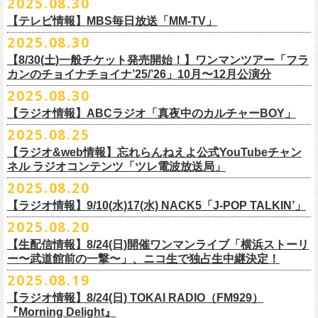
2025.08.30
うような、感動というもののさらに向こう側へ突き抜けていくような、
様々なアイテムが全16種類。ぜひお楽しみください！
サイズ：160（バニラのみ） / S / M / L / XL / XXL
【 受付期間 】
2月21日(土) 別府Copper Ravens 16:30/17:00
うつみようこ(vo)
素晴らしく爽快なライブだった。
＜製品サイズ＞
【テレビ情報】MBS毎日放送「MM-TV」
◆コンビニ(番号端末式)・銀行ATM・ネットバンキング決済
2月22日(日) 福岡CB 15:30/16:00
真城めぐみ(vo)
ライブの1曲目を飾ったのは、今年リリースの最新アルバム『正しい哺乳
160 ： 身丈62cm / 身幅46cm / 肩幅40cm / 袖丈18cm
9月22日(月) 17:00 ～ 9月27日(土) 22:59まで
2025.08.30
2月24日(火) 豊橋Club KNOT 18:30/19:00
中森泰弘(g)
■
9月
1日(月)27:20〜
MBS毎日放送「MM-TV」
類』収録の“少年卓球”。開演時間が来て、会場の照明が落ちて真っ暗にな
S ： 身丈65cm / 身幅49cm / 肩幅42cm / 袖丈19cm
◆クレジットカード決済
2月28日(土) 新潟GOLDEN PIGGS BLACK 16:30/17:00
【8/30(土)一般チケット発売開始！】ワンマンツアー「フラ
奥野真哉(key)
＊グレートマエカワ インタビューOA
り、照明が点滅しはじめ、野性的なビートが鳴り響く登場SE“Eeyo”が流
M ： 身丈69cm / 身幅52cm / 肩幅46cm / 袖丈20cm
9月22日(月) 17:00 ～ 9月30日(火) 22:59まで
3月1日(日) 金沢AZ 15:30/16:00
カンのチョイナチョイナ’25/’26」10月〜12月公演分
クハラカズユキ(dr)
※
リピート放送；
9/4(木)、9/5(金)、9/7(日)
れ出した瞬間から異様なほどの高揚感が会場を包み込み、そして竹安堅
L ： 身丈73cm / 身幅55cm / 肩幅50cm / 袖丈22cm
3月7日(土) HEAVEN’S ROCKさいたま新都心 16:30/17:00
チケット料金：前売 ¥5,500（税込／整理番号付／ドリンク代別途要）
2025.08.30
https://www.mbs.jp/mmtv/
一の目が醒めるようなギターから“少年卓球”が始まった瞬間に、もうこの
XL ： 身丈77cm / 身幅58cm / 肩幅54cm / 袖丈24cm
【 お届け 】
3月14日(土) 仙台darwin 16:30/17:00
※⾼校⽣以下は当⽇¥2,000 キャッシュバックします
#MMTV_mbs
日のフラカンの勝利は確定した――そんな気持ちになった。『正しい哺
【ラジオ情報】ABCラジオ「真夜中のカルチャーBOY」
XXL：身丈81cm / 身幅63cm / 肩幅57cm / 袖丈25cm
10月下旬発送予定
（当⽇年齢を証明できるもの（学⽣証、保険証など）のご提⽰
が必要と
10年ぶり2回目となる日本武道館公演『フラカンの日本武道館 Part2 〜
乳類』はこの10年をかけてフラカンが研ぎ澄ませてきたバンドサウンド
※上記サイズはあくまでも目安の寸法です
2025.08.25
チケット料金：¥5,200(税込/整理番号付/
ドリンク代別途要)
なります）
■8月30日(土) 、9月6日(土)、9月13日(土)
超・今が旬〜』を9月20日(土)
に開催するフラワーカンパニーズが、
今年1
とメッセージ性が高次元で結晶化した大傑作だが、その中でも、“少年卓
※全公演、高校生以下は当日¥2,000 キャッシュバック(当日年齢を証明で
【ラジオ&web情報】忘れらんねえよ公式YouTubeチャン
※チケットにスタンディングの記載がありますが、
当日は椅子あり自由
深夜2:00〜3:00 ABCラジオ「真夜中のカルチャーBOY」
月より月１配信のYouTube番組『月刊フラカン武道館 Part2』をスター
先行配信しておりました「ただいま実演中/ピュアな匂いがチョイナチョ
球”はポップで疾走感があり、初めてロックで高揚した瞬間をギュッと思
ネル ラジオコンテンツ「ツレ電波放送局」
きるもの(学生証、
保険証など)のご提示が必要となります)
席でのご案内となります。
※グレートマエカワ インタビューOA
ト、番組スタート直前スペシャルのvol.
0としてスキマスイッチ、第１回
イナ」を急遽CD化、ライブ会場にて販売がスタート！
い出させるような楽曲だ。10年ぶりの武道館とライブの1曲目を飾るに相
一般チケット発売日：
2025.08.20
券売状況により、
当日券でのご来場のお客様に後方にてスタンディン
https://abcradio.asahi.co.jp/mayoboy/
目のゲストとしてTHE COLLECTORSの加藤ひさし(vo)と古市コータロー
ぜひお手元に〜
応しい楽曲が最新アルバムに収められているという点で、今のフラカン
■8月25日(月)21:00公開
10/25〜12/22公演＞8月30日(土)
グをお願いする
場合もございます
(
g)、第２回目にHump Back、第３回目はスターダスト☆レビューの根本
の絶好調ぶり、そして、この10年間のフラカンが歩んだ道のりの豊かさ
【ラジオ情報】9/10(水)17(水) NACK5「J-POP TALKIN’」
忘れらんねえよ公式YouTubeチャンネル ラジオコンテンツ「ツレ電波放
1/17〜3/14公演＞10月18日(土)
＊2/21＠大分公演のみ＞10月25日(土)
一般チケット：発売中
要、
第４回目は南海キャンディーズの山里亮太、
第５回目は筋肉少女帯
◎31st single「ただいま実演中/ピュアな匂いがチョイナチョイナ」
を感じずにはいられない。
送局」
2025.08.20
■9月10日(水)、17日(水) 24:00～24:30 NACK5「J-POP TALKIN’」
https://flowercompanyz.com/live/2025/06/18/8686
の大槻ケンヂ、
第６回目はBRAHMANのボーカル・TOSHI-LOW、
第７回
価格：1100円(税込)
他にも美しい情景を想起させる“アメジスト”や“ミント”、下世代へのメッ
第10回ツレ：フラワーカンパニーズ 鈴木圭介/グレートマエカワ
【生配信情報】8/24(日)開催ワンマンライブ「横浜ストーリ
詳細：
https://flowercompanyz.com/live/2025/08/12/8752
＊鈴木圭介、グレートマエカワ ゲスト出演
問い合わせ：JAILHOUSE TEL:052-936-6041
https://www.jailhouse.jp/
目はラッパー・シンガーソングライターのNovel Core、そして８回目に四
収録曲:
セージを歌う“履歴書”、長い旅路を歩き続けるバンドの生き様を伝える“ハ
https://youtu.be/BIya9VH0ZOI
ー〜武道館前の一撃〜」、ニコ生で独占生中継決定！
https://www.nack5.co.jp/program/j-pop_talkin/
星球を招きお届けしてきた今番組（
全回アーカイブ配信中）。
1.ただいま実演中
イエース”（この曲の演奏時には、ステージセットとして、実際に60万キ
2025.08.19
2.ピュアな匂いがチョイナチョイナ
ロ以上を走行したというバンドの先代ハイエースが登場した）、キャッ
番組最終回となる今回は、フラカンメンバー4人による「
武道館直前スペ
価格：1100円(税込)
【ラジオ情報】8/24(日) TOKAI RADIO（FM929）
チーなサウンドとモチーフの中に現代社会や人間への批評眼を忍び込ま
シャル」を9月17日(水)21:
『Morning Delight』
00より生配信決定！
せた“ラッコ！ラッコ！ラッコ！”……この10年で生まれた多彩な楽曲たち