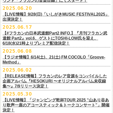
ウント「フラカンの音楽目録」にてスタート！
回ります！
2025.06.20
この度、これまでのweb shop【ニワトリ堂】サイトでの販売を終了し、
10年ぶり2回目となる日本武道館公演『フラカンの日本武道館 Part2 〜
限定的にSTORESでオープンしてきました【ニワトリ堂 2nd STORE】を
【LIVE情報】9/28(日)「いしがきMUSIC FESTIVAL2025」
武道館公演を経てさらに勢いを増してまわるフラカンの全国ツアー、
ど
超・今が旬〜』を9月20日(土)
に開催するフラワーカンパニーズが、
今年1
7/11(金)に発売される絵本『歌詞の本棚 深夜高速』の発売記念イベント
本店【ニワトリ堂】として移行、運営させていただくことになりまし
出演決定！
うぞお楽しみに！
月より月１配信のYouTube番組『月刊フラカン武道館 Part2』をスター
の開催が決定！
た。
2025.06.17
☆リリース詳細☆
ト、7回目のゲストとして、
ラッパー・シンガソングライターのNovel
◎フラワーカンパニーズ ワンマンツアー「フラカンのチョイナチョイ
フラワーカンパニーズ デジタルシングル
【#フラカンの日本武道館Part2 INFO.】『月刊フラカン武
Coreの出演が決定！
楽曲の歌詞に着目し、
気鋭のイラストレーターが自らのフィルターを通
☆フラワーカンパニーズ web shop【ニワトリ堂】
道館 Part2』vol.6、ゲストにTOSHI-LOW氏を迎え、
ナ’25/’26」
「ただいま実演中/ピュアな匂いがチョイナチョイナ」
して、
その世界観を絵本として再構築するプロジェクト、”歌詞（うた）
フラワーカンパニーズと怒髪天が出演する子供ばんどデビュー45周年祝
https://flowercompanyzinc.stores.jp/
6/18(水)21時よりプレミア配信決定！
2025年
収録曲：
番組スタート直前スペシャルのvol.0としてスキマスイッチ、
第１回目の
の本棚”。その第４弾としてフラワーカンパニーズ「深夜高速」が7/11(金)
うツアー子供ばんど「おかげさまで45周年 〜 祝！生存確認スペシャル
10月25日(土) 熊本Django 16:30/17:00
1. ただいま実演中
2025.06.08
ゲストとしてTHE COLLECTORSの加藤ひさし(vo)と古市コータロー(
g)、
に発売。
〜『弱きを助け強きを挫く』心強き後輩たちに支えられ（涙）」、
改めまして、どうぞ宜しくお願い致します。
◎「ライブでこんにちは！手ぬぐい」
◎「HESOKURIアクキー」
10月26日(日) 長崎ホンダ楽器 15:30/16:00
2. ピュアな匂いがチョイナチョイナ
第２回目にHump Back、第３回目はスターダスト☆レビューの根本要、
これを記念し、絵本の作画を担当してくださったイラストレーターの丹
【ラジオ情報】6/14(土)、21(土) FM COCOLO「Groove-
7/20(日)大阪公演のチケットが完売御礼となっていましたが、ご好評につ
価格：800円(税込)
価格：1500円(税込)
11月3日(月・祝) 渋谷duo MUSIC EXCHANGE 15:15/16:00
＊各音楽サービスにて7/16(水)よりリリース
第４回目は南海キャンディーズの山里亮太、
第５回目は筋肉少女帯の大
Method」
下京子さんと、フラワーカンパニーズ・鈴木圭介によるサイン会＋トー
きチケット若干枚数追加発売決定しました！
サイズ：75×41ｍｍ
素材 ： 綿100％
11月8日(土) 徳島club GRINDHOUSE 16:30/17:00
槻ケンヂ、
そして第６回目はBRAHMANのボーカル・TOSHI-
LOWを招き
クショーをHMV&BOOKS SHIBUYA 6F イベントスペースで開催いたし
名古屋公演も絶賛発売中！
2025.06.02
サイズ：90cm × 33cm
6/14(土)、21(土) 20:00～21:00 FM COCOLO「Groove-Method」
11月9日(日) 米子AZTiC laughs 15:30/16:00
お届けしてきた今番組（全回アーカイブ配信中）、
第7回目となる今回の
ます。
３バンド、気合いパンパンで名古屋＆大阪でお待ちしております！
【RELEASE情報】フラカンのレア音源をコンパイルした
”GROOVE”というキーワードを軸に、楽曲の”
GROOVE”
を生み出すベー
11月15日(土) 福井CHOP 16:30/17:00
ゲストは、
初対面となるBMSG所属のラッパー・シンガソングライター
企画アルバム『HESOKURI 〜オリジナルアルバム未収録
シストが語る本格的な音楽プログラム
11月16日(日) 神戸VARIT. 15:30/16:00
のNovel Coreを招聘。
集〜』7/9リリース決定！
6月後半の２週に渡り、グレートマエカワがDJを担当します
11月29日(土) 名古屋E.L.L 16:30/17:00
「深夜高速」
を始めフラカンの曲に救われ影響を受けてきたと公言し、
★鈴木圭介（著）、丹下京子（絵） 歌詞（うた）の本棚 『深夜高速』
◎子供ばんど「おかげさまで45周年 〜 祝！生存確認スペシャル 〜『弱
2025.05.30
https://cocolo.jp/site/blog/6200/
11月30日(日) 静岡サナッシュ 15:30/16:00
自身の曲の歌詞にも入れ込むほどの思いを持つNovel Coreと、その噂を聞
発売記念イベント★
きを助け強きを挫く』心強き後輩たちに支えられ（涙）」
12月6日(土) 宇都宮HEAVEN’S ROCK VJ-2 16:30/17:00
【LIVE情報】「ジャンピング乾杯TOUR 2025 “山あり谷あ
いていたフラカンメンバーの、
お互いに嬉しさを隠せない貴重な初トー
・7月19日(土) 開場17:15/開演18:00 名古屋Electric Lady Land
10年ぶり2回目となる日本武道館公演『フラカンの日本武道館 Part2 〜
12月7日(日) 水戸LIGHT HOUSE 15:30/16:00
り歌声一座のアコースティック＆トークコンサート”」開催
クは必見！ いつか対バンという話にも！？
■開催日時：2025年7月13日（日） 13:00～
(問)JAILHOUSE 052-936-6041 www.jailhouse.jp
超・今が旬〜』を9月20日(土)
に開催するフラワーカンパニーズ、
武道館
決定！
12月13日(土) 盛岡CLUB CHANGE WAVE 16:30/17:00
■場所：HMV&BOOKS SHIBUYA 6F イベントスペース
・7月20日(日) 開場16:30/開演17:00 心斎橋Music Club JANUS (問)清水音