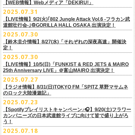
https://cocolo.jp/site/blog/1150
ンの全国ツアー、
どうぞお楽しみに！
また武道館でフラカンのライブが観たい。そう心から思う。武道館はほ
【WEB情報】Webメディア「DEKIRU!」
https://chupea.fm/
■vol.1
いほいできる会場ではなくても、こんなフラカンのライブをこれからい
＊グレートマエカワ 生出演(15:00〜出演予定）
2025.07.31
■8月6日(水)14:00〜17:51 FM802「THE NAKAJIMA HIROTO SHOW 802
7/31(木)Webメディア「DEKIRU!」
◎フラワーカンパニーズ ワンマンツアー「フラカンのチョイナチョイ
ゲスト：加藤ひさし、古市コータロー(THE COLLECTORS)
っぱい観たい。思えば初めてロックを聴いた頃からずっと、その衝撃や
【LIVE情報】9/2(火)｢802 Jungle Attack Vol.6 -フラカン武
RADIO MASTERS」
＊グレートマエカワインタビュー掲載
ナ’25/’26」
https://www.youtube.com/watch?
v=kTtAgK2Iq4A&t=2345s
感動が「思い出」という箱の中に納まらなくて、ずっとリアルに生き続
10年ぶり2回目となる日本武道館公演『フラカンの日本武道館 Part2 〜
道館壮行会-｣＠GORILLA HALL OSAKA 出演決定！
＊グレートマエカワ 生出演(17:00台出演予定）
「グレートマエカワさんのDIY魂が知りたい！〜自分たちが「面白い」と
2025年
けちゃうものだから、僕はこうやって文章を書いたりしている。この10
超・今が旬〜』を9月20日(土)
に開催するフラワーカンパニーズが、
今年1
2025.07.30
https://funky802.com/masters/
思うことが、バンドの未来につながる〜」
10月25日(土) 熊本Django 16:30/17:00
■vol.2
年ぶりのフラカンの武道館ライブも、「思い出」という箱にはなかなか
月より月１配信のYouTube番組『月刊フラカン武道館 Part2』をスター
https://media.wakasa.jp/articles/diymusic/1504/
10月26日(日) 長崎ホンダ楽器 15:30/16:00
ゲスト：Hump Back
【鈴木圭介情報】8/27(水)「それぞれの深夜高速」開催決
収まらないだろうし、収めるべきじゃない。これはきっと新しいはじま
ト、8回目のゲストとして、
四星球の出演が決定！
来月9月20日(土)、10年ぶり2度目の日本武道館公演『
フラカンの日本武道
＊「フラカンの日本武道館 Part2 オフィシャルガチャ」につきまして
11月3日(月・祝) 渋谷duo MUSIC EXCHANGE 15:15/16:00
定！
https://www.youtube.com/watch?
v=6XTayyWwFP0&t=6s
り。これからフラワーカンパニーズは、さらに凄いことになるだろう。
館 Part2 〜超・今が旬〜』を開催するフラワーカンパニーズ、
武道館前
・500円玉専用となりますので、
ご利用予定の方は500円玉をご用意くだ
11月8日(土) 徳島club GRINDHOUSE 16:30/17:00
絶対にそうなるだろう。
2025.07.30
番組スタート直前スペシャルのvol.0としてスキマスイッチ、
第１回目の
苦しい夜を乗り越えて来た芸人さんがそれぞれの夜を語り〈深夜高速〉
最後のワンマンライブとして開催する8月24日(日)「
横浜ストーリー 〜武
さい（
他の硬貨は使用不可）
11月9日(日) 米子AZTiC laughs 15:30/16:00
■vol.3
ゲストとしてTHE COLLECTORSの加藤ひさし(vo)と古市コータロー(
g)、
【LIVE情報】10/5(日)「FUNKIST & RED JETS & MAIRO
を熱唱するライブ、今年も開催決定！
道館前の一撃〜」＠F.A.D YOKOHAMA（会場チケット完売）
の模様がニ
・お一人様1回のお並びにつき5回しまでとさせていただきます
11月15日(土) 福井CHOP 16:30/17:00
◎「少しだけピュアなチョイナロンT」
ゲスト：根本要（スターダスト☆レビュー）
◎フラワーカンパニーズ「フラカンの日本武道館 Part2 〜超・今が
第２回目にHump Back、第３回目はスターダスト☆レビューの根本要、
25th Anniversary LIVE」＠富山MAIRO 出演決定！
コニコ生放送にて独占生中継されることが決定！
11月16日(日) 神戸VARIT. 15:30/16:00
https://www.youtube.com/watch?
v=OMoBtAjSn-w
価格：¥4,000（税込）
旬〜」
第４回目は南海キャンディーズの山里亮太、
第５回目は筋肉少女帯の大
2025.07.27
◎「それぞれの深夜高速」
11月29日(土) 名古屋E.L.L 16:30/17:00
ボディカラー：ホワイト
2025年9月20日(土)＠日本武道館 OPEN 15:30 START 16:30
槻ケンヂ、
第６回目はBRAHMANのボーカル・TOSHI-LOW、
そして第７
【日時】2025年8月27日（水）18:40開場 19:00開演
ライブの一部はどなたでも無料で視聴が可能、
ニコニコプレミアム会員
【ラジオ情報】8/31(日)TOKYO FM「SPITZ 草野マサムネ
11月30日(日) 静岡サナッシュ 15:30/16:00
■vol.4：山里亮太（南海キャンディーズ）
素材 ： 綿100％
回目はラッパー・シンガーソングライターのNovel Coreを招きお届けして
今年12月末をもって営業終了となる大分のライブハウスT.O.P.S
【会場】下北沢・小劇場B1
に登録するとライブ全編、
見逃し配信が視聴可能となります。
のロック大陸漫遊記」
12月6日(土) 宇都宮HEAVEN’S ROCK VJ-2 16:30/17:00
https://youtube.com/live/_ipE-
Na37yY
サイズ：S / M / L / XL /XXL
＜SET LIST＞
きた今番組（全回アーカイブ配信中）。
BittsHALLにて、フラワーカンパニーズのワンマンライブが決定！
【出演者】MC：東京03角田 特別審査員：フラワーカンパニーズ鈴木
12月7日(日) 水戸LIGHT HOUSE 15:30/16:00
2025.07.23
＜製品サイズ＞
SE Eeyo
第８回目となる今回のゲストは、”日本一泣けるコミックバンド”
、四星球
■8月31日(日)21:00〜21:55 TOKYO FM「SPITZ 草野マサムネのロック大
ゲスト：4名
武道館公演を１ヶ月後に控えたフラカンの盛り上がり必至の貴重な
ライ
12月13日(土) 盛岡CLUB CHANGE WAVE 16:30/17:00
■vol.5
S ： 身丈65cm / 身幅49cm / 肩幅42cm / 袖丈 60cm
1 少年卓球
【Spotifyプレイリストキャンペーン♪🎧】9/20(土)フラワー
を招聘！
陸漫遊記」
9/2(火)大阪GORILLA HALL OSAKAで開催される｢802 Jungle Attack Vol.6
◎「フラワーカンパニーズLIVE〜サンキューBitts〜」
【料金】￥3,500-（税込・整理番号付き自由席）
ブ、どうぞお見逃しなく！
12月14日(日) 弘前KEEP THE BEAT 15:30/16:00
ゲスト：大槻ケンヂ（筋肉少女帯/特撮/オケミス）
M ： 身丈69cm / 身幅52cm / 肩幅45cm / 袖丈62cm
2 ピースフル
カンパニーズの日本武道館ライブに向けて皆で盛り上がろ
＊鈴木圭介、グレートマエカワ ゲスト出演決定！
-フラカン武道館壮行会-｣にフラワーカンパニーズの出演が決定！
日時：2025年11月24日(月祝) OPEN15:30/START16:00
【発売日】Livepocket
12月21日(日) 京都磔磔 15:30/16:00
https://www.youtube.com/watch?
v=1EMet2dx9d4
う！
L ： 身丈73cm / 身幅55cm / 肩幅48cm / 袖丈63cm
3 ただいま実演中
20年以上にわたる付き合いで、
先輩後輩の枠を超えた関係性の2組。四星
壮行会、ありがとうございます！嬉涙
会場：大分T.O.P.S BittsHALL
・7月30日（水）21:00 先行抽選受付開始（～8月12日（火）11:00
＊配信詳細
12月22日(月) 京都磔磔 18:30/19:00
XL ： 身丈77cm / 身幅58cm / 肩幅52cm / 袖丈64cm
4 ライトを消して走れ
2025.07.18
球にことあるごとに”
危機”を救ってもらってきたフラカン、
さらに現在展
※全国38局ネット＞
各放送局のオンエア日時は番組公式サイトでご確認
チケット料金：前売¥5,200(税込/整理番号付/ドリンク代別)
迄）・8月16日（土）11:00 一般発売開始
◎フラワーカンパニーズ「横浜ストーリー〜武道館前の一撃〜」＠
F.A.D
2026年
■vol.6
XXL：身丈81cm / 身幅63cm / 肩幅56cm / 袖丈65cm
5 アメジスト