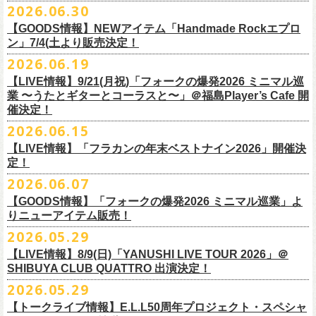
その他詳細：OFFICIAL SITE：
https://www.ishigaki-fes.jp/
2026.06.30
水音泉
☆最速先行受付スタート！
カラー：レッド , ブルー
済チケット
をお持ちの方はそのまま使用可能となります。
2026年
9月2日〜6日に開催される
スマイリー
原島さんのイベント
湯仲間販売所
https://eplus.jp/sf/detail/4579890001-P0030001P0030002?
【GOODS情報】NEWアイテム「Handmade Rockエプロ
素材：綿 100％
「SMILEY’S CONNECTION スマイリー原島 BIRTHDAY FESTIVAL
#いしがき2026
チケットぴあ
ン」7/4(土より販売決定！
P6=001&P1=0402&P59=1&block=true
サイズ：28 × 28 cm
6days ～ ハメチ a-GOGO CARNIVAL!!～」出演決定！
【チケットぴあにてご購入のお客様】
#いしがきミュージックフェスティバル
イープラス
その他詳細：イベントオフィシャルサイト
https://shelter35th.com/
生地：8重ガーゼふきん
2026.06.19
フラワーカンパニーズは
＜
day
２下北沢
CLUB Que
編＞
9月3日(木)下北沢
払戻方法は、
チケットの受取方法や支払方法などにより異なります。
7/4(土)「フォークの爆発2026 〜座って演奏するスタイルです〜」＠倉敷
ローチケ
問い合わせ：HOTSTUFF 050-5211-6077(平日12:00-18:00)
CLUB Queに出演致します。
下記 URL よりどの払戻方法になるのか確認してください。
【LIVE情報】9/21(月祝)「フォークの爆発2026 ミニマル巡
新渓園敬倹堂より、グッズにNEWアイテムが登場！
業 〜うたとギターとコーラスと〜」＠福島Player’s Cafe 開
http://t.pia.jp/guide/refund.
jsp
新たな企画「Handmade Rock」シリーズ第一弾として、初アイテム、エ
・11/1(日)名古屋クラブクアトロ OPEN 15:15 START 16:00 問：
催決定！
<お問合せ> チケットぴあ
http://t.pia.jp/help/
index.jsp
プロンを販売いたします！
JAIL HOUSE
2026.06.15
お料理の時だけでなく、お掃除やDIY作業の時など、いろんなシチュエー
チケットぴあ
【イープラスにてご購入のお客様】
ションでご利用いただけるおすすめアイテムです。
イープラス
【LIVE情報】「フラカンの年末ベストナイン2026」開催決
12/2(水)恵比寿LIQUIDROOMで開催される奥野
真哉さんの祝・還暦イベン
9/22(火祝)富山駅周辺5会場で開催されるサーキットフェス「back on live
払戻方法は、チケットの受取方法や支払方法により異なります。
ぜひチェックしてくださいね！
定！
ローチケ
トにフラワーカンパニーズの出演が決定！
FES 2026 能登半島災害復興支援」にフラワーカンパニーズの出演が決
詳細は下記の払戻方法チャートをご確認ください。
2026.06.07
グレートマエカワ、竹安堅一が参加するうつみようこ＆Yokoloco Bandも
定！
＜公演変更／延期 払戻方法確認チャート＞
＜全公演共通＞
【GOODS情報】「フォークの爆発2026 ミニマル巡業」よ
ハウスバンドとして参加いたします。
チケット完売となっておりました7/11(土)開催「
フォークの爆発2026 〜
出演する会場など詳細は後日発表となります。
払戻方法確認チャート
http://eplus.jp/
refund2/
チケット料金：前売￥5,700(税込/ドリンク代別途要)
りニューアイテム販売！
みんなで盛大にお祝いしましょう♪
座って演奏するスタイルです〜」岐阜・郡上八幡Club Layla 公演につき
質問に答えながらご自身の状況を確認してください。 適切な払戻方法を
※高校生以下は当日¥2,000キャッシュバック（当日年齢を証明できるも
まして、限定枚数となりますが＜立ち見席＞
2026.05.29
の追加販売を行うことが決
どうぞお楽しみに！
ご覧になれます。
の（学生証、保険証など）のご提示が必要となります）
6/8(月)からスタートする「フォークの爆発2026 ミニマル巡業 〜うたとギ
◎奥野真哉 還暦イベント “〜オクピンの笑って︕笑って︕︕ 60歳〜「君
定しました。
【LIVE情報】8/9(日)「YANUSHI LIVE TOUR 2026」＠
e+Q＆A ページ：
https://eplus.jp/qa/
チケット完売となっておりました7/5(日)開催「フォークの爆発2026 〜座
一般チケット発売日：8月8日(土)
ターとコーラスと〜」にて、ラッコシリーズのニューアイテムの販売が
◎「モンキーTシャツ」
はカンレキさ」”
◎「back on live FES」
SHIBUYA CLUB QUATTRO 出演決定！
って演奏するスタイルです〜」兵庫・神戸クラブ月世界 公演につきまし
決定！
価格：￥3,700(税込)
日時：2026年12月2日(水) 開場18:00 / 開演19:00
◎「フォークの爆発2026 〜座って演奏するスタイルです〜」
日程：2026年9月22日(火祝)
て、限定枚数となりますが＜2F立ち見席＞の追加販売を行うことが決定
2026.05.29
【ローソンチケットでご購入で、紙チケットをご選択のお
さらに、完売御礼となった「レッツけんこうアンブレラチャーム」（ラ
ボディ：ビッグシルエット
会場：恵比寿 LIQUIDROOM
7/11(土)岐阜・郡上八幡Club Layla 開場16:30/開演17:00
会場：
しました。
ンダム）がイエローver.で販売再開決定！
客様】
カラー：ホワイト、アシッドブルー、
[NEWカラー！]
サンドベージュ
【トークライブ情報】E.L.L50周年プロジェクト・スペシャ
チケット：
追加チケット＞立ち見席 ￥5,500（税込/ドリンク代別）
・富山MAIRO