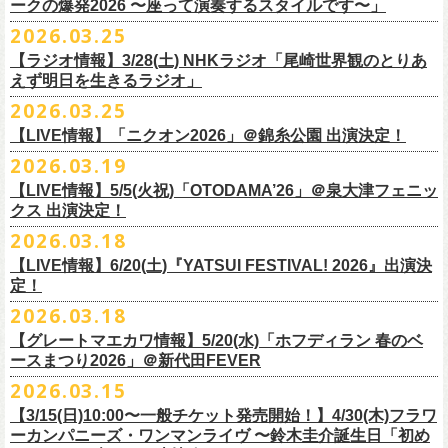
◎「レッツけんこう
タオル
」
ークの爆発2026 〜座って演奏するスタイルです〜」
一般チケット発売日：8月8日(土)
ミ蒸着袋入り(*どれになるかお楽しみスタイル）
☆HP先行：
会場：奄美大島＠ LIVE BOX MA・YASCO
価格：￥1,800 (税込)
2026.03.25
素材 ： 白アクリル , シリコンリング , ステンレス製カニカン
受付期間：4/16(木)12:00〜4/26(日)23:59
出演：フラワーカンパニーズ
カラー：ホワイト
サイズ ： （本体）40×28mm 厚み3mm
受付URL：
https://eplus.jp/jpk-tour26/
【ラジオ情報】3/28(土) NHKラジオ「尾崎世界観のとりあ
サンボマスター夏の東北７か所を廻るツアー「ロックンロール デスティ
オープニングアクトあり：ずぶ濡れブラザーズ
◎「レッツけんこうアンブレラチャーム」（ランダム）
イエローver.
サイズ：82cm × 34cm
えず明日を生きるラジオ」
ネーション in とうほく 「from ふくしま for ふくしま」、7/25(土)石巻、
チケット料金：前売 ¥3,800（税込/全自由席/整理番号付/ドリンク代別途
価格：￥500(税込)
素材：綿100%
◎怒髪天&フラワーカンパニーズ presents 「ジャンピング乾杯TOUR
7/26(日)宮古の2公演にフラワーカンパニーズの出演が決定！
2026.03.25
要）
仕様：チャーム4種（けいくん、まーちゃん、けんちゃん、
こにし）/アル
■3月28日(土)22:05〜22:55 NHKラジオ「尾崎世界観のとりあえず明日を
2026 “オレたち足腰お達者くらぶ”」
久しぶりのサンボマスターとの対バン、どうぞお楽しみに！
一般チケット発売日：6月6日(土)予定
ミ蒸着袋入り(*どれになるかお楽しみスタイル）
【LIVE情報】「ニクオン2026」＠錦糸公園 出演決定！
生きるラジオ」
・9月5日(土) 滋賀U☆STONE 17:00/17:30 （問）清水音泉 06-6357-
問い合わせ：LIVE BOX MA・YASCO
素材 ： 黄色アクリル , シリコンリング , ステンレス製カニカン
◎「レッツけんこうステッカーセット」*6枚組
＊鈴木圭介がゲストとして出演
2026.03.19
3666 (平日12:00〜17:00) info@shimizuonsen.com
◎サンボマスター「ロックンロール デスティネーション in とうほく
サイズ ： （本体）40×28mm 厚み3mm
価格：￥1,000（税込）
https://www.nhk.jp/p/rs/KG9YLK9LWL/
【LIVE情報】5/5(火祝)「OTODAMA’26」＠泉大津フェニッ
・9月6日(日) 伊勢RHYTHM 16:00/16:30 （問）JAILHOUSE 052-936-
「from ふくしま for ふくしま」
◎「グレートマエカワ第57回誕生日会 in 奄美大島」
素材 ： 塩ビ
クス 出演決定！
6041
www.jailhouse.jp
＊石巻公演
日時：2026年9月27日(日) 開場17:00 開演18:00
各サイズ
・9月12日(土) 弘前KEEP THE BEAT 17:00/17:30 （問）ノースロード
2026.03.18
日時：2026年7月25日(土) 開場 17:30 / 開演 18:00
会場：奄美大島＠ ROAD HOUSE ASiVi
けいくん：51×74mm
ミュージック秋田 018-833-7100
会場：宮城・石巻BLUE RESISTANCE
6/21(日)「G-FREAK FACTORY presents “MAD SOUL CONNECTION
出演：フラワーカンパニーズ
【LIVE情報】6/20(土)『YATSUI FESTIVAL! 2026』出演決
まーちゃん：44×70mm
・9月13日(日) 秋田Club SWINDLE 15:30/16:00 （問）ノースロードミュ
出演：サンボマスター、フラワーカンパニーズ
定！
vo.24″」＠前橋DYVER にて、G-FREAK FACTORYとの対バンが決定！
オープニングアクトあり：楠田莉子BAND
けんちゃん：41×64mm
ージック秋田 018-833-7100
チケット料金：
「ARABAKI ROCK FEST.26」4/26(日)MICHINOKU PEACE SESSION
一般発売日に先がけ、4/4(土) 10:00よりオフィシャル先行受付もスター
チケット料金：前売 ¥4,500（税込/整理番号付/ドリンク代別途要）
2026.03.18
こにし：49×66mm
出演：怒髪天、フラワーカンパニーズ
前売 ¥5,500(税込/ドリンク代別）
GTR祭’26ステージに、GUEST GUITARとして竹安堅一の出演が決定しま
ト。どうぞお見逃しなく！
一般チケット発売日：6月6日(土)予定
バンドロゴ：74×45mm
【グレートマエカワ情報】5/20(水)「ホフディラン 春のベ
チケット料金：オールスタンディング ￥6,900（税込/ドリンク代別途
U-22割 ￥4,500(税込/ドリンク代別/身分証持参必須（コピー不可/公演当
した！
問い合わせ：ROAD HOUSE ASiVi
チキパン(CHICKEN PUNKS)：45×90mm
ースまつり2026」＠新代田FEVER
要）※未就学児童入場不可(小学生以上のご入場される方全てにチケット
日提示できない場合は一般価格チケットとの差額分をお支払いいただき
◎「G-FREAK FACTORY presents “MAD SOUL CONNECTION vo.24″」
2026.03.15
必要)
ます)
◎「ARABAKI ROCK FEST.26」
日時：2026年6月21日(日) 開場16:30 / 開演 17:00
一般チケット発売日：6月6日(土)
※１人１枚※未就学児入場不可/小学生以上チケット必要
【3/15(日)10:00〜一般チケット発売開始！】4/30(木)フラワ
日時：4月25日(土) 開場9:30 開演10:30
会場：前橋DYVER
ーカンパニーズ・ワンマンライヴ 〜鈴木圭介誕生日「初め
一般チケット発売日：2026年6月6日(土)
4月26日(日) 開場9:30 開演10:30 ※竹安堅一の出演は4/26(日)
出演：G-FREAK FACTORY、フラワーカンパニーズ