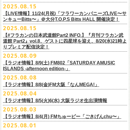
本番を3日後に控えた４人でのお喋り、どうぞお楽しみに！
が響き渡った。“星のブルペン”での、夜空から降り注ぐ星の光のような照
2025.08.15
■8月24日(日) 7:00～10:00 TOKAI RADIO（FM929）『Morning
明演出も忘れがたい。
【LIVE情報】11/24(月祝)「フラワーカンパニーズLIVE〜サ
Delight』
◎「フラカンの日本武道館 Part2 オフィシャルガチャ」
武道館公演チケットは、9/19(金)
まで各プレイガイドにて前売チケット発
もちろん“深夜高速”や“感情七号線”、“馬鹿の最高”“真冬の盆踊り”といっ
ンキューBitts〜」＠大分T.O.P.S Bitts HALL 開催決定！
＊グレートマエカワ インタビューOA
1回：500円(税込)
売中！
た、それ以前発表の名曲たちも会場を盛り上げる。「久々の曲を」とい
2025.08.15
https://www.tokairadio.co.jp/program/md/
全16種類
また、フラカン武道館応援企画として四星球とPIGGSが出演、
9/18(木)高
う紹介と共に、1998年発表のアルバム『マンモスフラワー』の最後に収
BRAHMAN ｢tour viraha 2026｣の
※フィギュア・チェキ・トートの引換券が出た時は、当日中にお引
【#フラカンの日本武道館Part2 INFO.】『月刊フラカン武
き換
円寺HIGHで開催される「SET YOU FREE〜VS SERIES」にグレートマ
録された“虹の雨あがり”が始まった瞬間には、観客たちからどよめきにも
3月22日(日) 愛知 名古屋ReNY limited公演にフラワーカンパニーズの出演
道館 Part2』vol.8、ゲストに四星球を迎え、8/20(水)21時よ
えください。
エカワがDJで出演決定！
フラカン武道館チケットの最後の手売り販売も
似た歓声が上がった。＜いつまでもそう どこまでもそう これからも
が決定しました！
りプレミア配信決定！
【 フィギュア 】4体セット , 高さ:最大8cm
実施！
きっとそうさ／うまくいく事もあって うまくいかない事はないのさ＞
【 チェキ 】1枚
2025.08.09
――そう歌う“虹の雨あがり”を今、武道館で歌いたいと思ったバンドの心
◎BRAHMAN ｢tour viraha 2026｣
【 トート 】高さ35 × 底幅39 × マチ10 cm , 素材:綿100% キャンパス
合わせてお見逃しなく！
が、とても強くて、優しくて、頼もしい。
日時：3月22日(日) 17:00open 18:00start
【ラジオ情報】8/9(土) FM802「SATURDAY AMUSIC
【 アクリルキーホルダー 】本体部分:最大 縦56 × 横30 × 厚さ3 mm
個人的にこの日のハイライトは、本編の終盤で披露された“最後にゃなん
ISLANDS -afternoon edition-」
会場：愛知 名古屋ReNY limited
【 マスキングテープ 】テープ幅30mm , 5m巻き , 材質:紙
＜番組情報＞
とかなるだろう”だった。2017年発表のアルバム『ROLL ON 48』に収録
出演：BRAHMAN,、フラワーカンパニーズ
2025.08.08
■8月9日(土) 12:00〜18:00 FM802「SATURDAY AMUSIC ISLANDS -
【 フォンタブ 】本体部分:55 × 55 mm , 材質:ポリエステル+TPU強化布 ,
『月刊フラカン武道館 Part2』武道館直前スペシャル
された楽曲。このアルバムは前回の武道館公演のあとにリリースされた
チケット料金：3500円(税込/ドリンク代別途要)
【ラジオ情報】8/8(金)FM大阪「なんMEGA!」
afternoon edition-」
金属Dカン
9月17日(水)21:00〜生配信
最初のアルバムであり、そして、このアルバムから再びフラカンは自主
一般チケット発売日：10月4日(土) 10:00
＊グレートマエカワ コメントOA（グレートマエカワの勝手にtop3 / 13〜
2025.08.04
【 缶バッジセット 】2個組 , 直径32mm
本番URL：
https://www.youtube.com/live/ND1cdsaWaZI
レーベルでの活動に戻った。そんな時期に歌われた＜最後の最後の最後
問い合わせ：ジェイルハウス 052-936-6041 www.jailhouse.jp
■8月8日(金) 12:00〜15:00 FM大阪「なんMEGA!」
14時台）
10月25日＠熊本Djangoを皮切りに30箇所31公演を回る全国ワンマンツア
には 絶対なんとかなるんだぜ＞というフレーズは、この2025年の武道
【ラジオ情報】8/5(火)6(水) 大阪ラジオ生出演情報
＊グレートマエカワ インタビューOA
https://funky802.com/saipm/
ー「フラカンのチョイナチョイナ’25/’26」の10月〜12月公演分の一般チ
＊アーカイブ配信中！
館の観客席にいる僕にとって、未来への希望のメッセージのように響い
https://www.fmosaka.net/_sites/16782390
2025.08.03
■8月5日(火)15:00〜18:00 FM COCOLO「MARK’E MUSIC MODE」
ケットが8月30日(土)より発売スタート！
■vol.0 番組スタート直前スペシャル
た。「絶対になんとかなる」――そう歌うロックバンドが、武道館のス
【ラジオ情報】8/4(月) FMちゅーピー「ごきげんchu〜」
＊オクノマサヒコ（オクノシンヤ／グレートマエカワ） 生出演(16:00台
ゲスト：スキマスイッチ
テージで、とても人間くさく、それでいて光に照らされながらロックを
出演予定）
2025.08.01
9/20(土)開催の日本武道館公演を経て、さらに勢いを増してまわるフラカ
https://www.youtube.com/watch?
v=BR4CmNuGCLg&t=28
演奏している。これって、シンプルに奇跡じゃないか。
■8月4日(月)14:00〜17:00 FMちゅーピー「ごきげんchu〜」