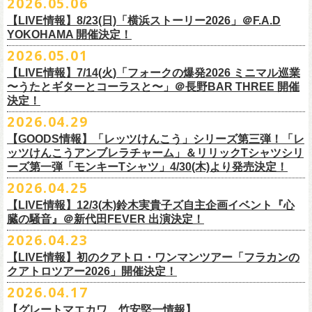
2026.05.06
OPEN 18:15
／
START 19:00
この第一回目となるゲストに、中村達也さんをお迎えしてお届けしま
払戻し期間内に購入された申込サイト内「マイページ」
◎「ラッコなエコバッグ」
より払戻し手続
も逸話まで、これまでもさまざまな伝説が語られてきたてE.L.L。
前売￥
5,500-
／当日￥
6,000-
（ドリンク代別）
す！
【LIVE情報】8/23(日)「横浜ストーリー2026」＠F.A.D
きの上、CASH POST(注 1)をご利用いただき、払戻しさせていただきま
価格：￥1,500(税込）
◎「フラカンの年末ベストナイン2026」
来年2027年にオープン50周年を控えたE.L.Lについて、フラカン鈴木圭介
チケット発売日：2026
年
7
月
5
日
(
日
) 12:00
～
YOKOHAMA 開催決定！
どうぞお楽しみに！
す。
カラー：オリーブ
11/21(土) 函館ARARA 開場16:30/開演17:00 問い合わせ：ARARA
とグレートマエカワがホスト役となり、さまざまなバンドマン、シンガ
プレイガイド：
Live Pocket
https://livepocket.jp/e/que20260903
2026.05.01
お客様ご自身でのお手続きが必要となりますため、
素材 ： ポリエステル
下記URLより払戻し手
11/23(月・祝)八戸ROXX 開場15:30/開演16:00 問い合わせ：ノースロ
ー、関係者をゲストに迎えて語り明かすトークセッションを企画。
問：
AILE C.E Works 03-5433-2500
◎ツワモノたちの記憶〜E.L.L50周年プロジェクト・スペシャルトーク〜
順をご確認の上、
サイズ：本体／約W310mm ×H340mm（持ち手含む500mm）
払戻し期限内にお手続きをお願いいたします。
ードミュージック
【LIVE情報】7/14(火)「フォークの爆発2026 ミニマル巡業
このトークシリーズでは、E.L.L.にこれまで関わってきたミュージシャ
vol.1
https://l-tike.com/guide/a_
持ち手／約W50mm × H160mm
cashpost.html
〜うたとギターとコーラスと〜」＠長野BAR THREE 開催
11/28(土) 宮崎LAZARUS 開場16:30/開演17:00 問い合わせ：LAZARUS
ン、関係者、そして当時はファンだった人々とともに、まもなく50年を
家主のツアー「YANUSHI LIVE TOUR 2026」にフラワーカンパニーズの
開催日時：2026年8月31日（月）開場19:00 開演19:30
決定！
※電子チケットの仕様上、
折りたたみマチ／約160mm
購入チケットを一部のみ払戻しすることはで
11/29(日) 鹿児島SR HALL 開場15:30/開演16:00 問い合わせ：SR HALL
迎えるライブハウスの、ツワモノたちの記憶を語っていきます。配信や
出演が決定！
◎「Handmade Rockエプロン」価格：￥5,500(税込）
会場：ell.SIZE （名古屋市中区大須2-10-43）
きません。
容量：約12L
12/5(土) 足利ライブハウス大使館 開場16:30/開演17:00 問い合わせ：
2026.04.29
インタビューでは語れない、ここだけの話もたくさん披露予定。
8/9(日)東京・SHIBUYA CLUB QUATTRO に出演させていただきます。
カラー：ダークインディゴ, キャメル
出演：鈴木圭介、グレートマエカワ、平野茂平 （Electric Lady Land会
（注 1）
※ ハンドル部分のゴムで止めて小さく携帯できます
金融庁管轄の資金移動者である株式会社ＤＧフィナンシャルテク
ネクストロード
【GOODS情報】「レッツけんこう」シリーズ第三弾！「レ
チケット完売となっておりました7/19(日)開催「フォークの爆発2026 〜
素材 ：
長） ゲスト：中村達也
ノ
ロジー(資金移動業者登録 番号：関東財務局長第 00094 号)の
12/6(日) 松本ALECX 開場15:30/開演16:000 問い合わせ：FOB新潟
7/10(金)開催のvol.0ではElectric Lady Land創始者であり現会長の平野茂
ッツけんこうアンブレラチャーム」＆リリックTシャツシリ
◎「YANUSHI LIVE TOUR 2026」 -東京公演-
座って演奏するスタイルです〜」東京・有楽町I’M A SHOW 公演につきま
（ダークインディゴ）綿 90％ , レーヨン 10％ デニム
チケット料金：全席指定¥3,500（税込） *未就学児童入場不可
「CASHPOST」が提供しているサービスです。
ーーーーー
12/11(金) 京都磔磔 〜年末恒例磔磔2デイズ〜 開場18:30/開演19:00
ーズ第一弾「モンキーTシャツ」4/30(木)より発売決定！
平氏をゲストに迎え、フラワーカンパニーズ メンバー4人とともにお届け
日時：2026/8/9(日) OPEN 17:00 / START 18:00
して、若干枚数＜立ち見指定＞での追加販売を行うことが決定しまし
（キャメル）綿 100％ キャンバス
チケット発売日：7月11日(土)10:00
購入されたマイページより払戻しさせていただきます。
問い合わせ：清水音泉
します。
2026.04.25
会場：SHIBUYA CLUB QUATTRO
8月29日(土)、30日(日)＠ゼビオアリーナ仙台 で開催されるスピッツ主催
た。
サイズ：フリー（着丈 92cm , 横幅 70cm , ショルダーテープ長 160cm）
プレイガイド：チケットぴあ
https://t.pia.jp/
PKコード：332-844
「レッツけんこう」シリーズ第三弾！アンブレラチャームの発売が決
マイページ：
https://l-tike.com/
mypage/
12/12(土) 京都磔磔 〜年末恒例磔磔2デイズ〜 開場16:30/開演17:00
今後のゲスト発表と合わせて、どうぞお楽しみに！
出演：家主 GUEST：フラワーカンパニーズ
「ロックのほそ道2026 〜15th Anniversary Special〜」にフラワーカンパ
※ フロントポケットにペン差し付き
お問い合わせ：ell.SIZE 052-211-3997
【LIVE情報】12/3(木)鈴木実貴子ズ自主企画イベント『心
定！
※本手続き中の操作、ご登録内容はしっかりとご確認のうえ、
お手続き
問い合わせ：清水音泉
チケット前売料金：一般 4,500円 / 学生 3,500円(共にドリンク代別)
ニーズの出演が決定！
◎「フォークの爆発2026 〜座って演奏するスタイルです〜」
臓の騒音』＠新代田FEVER 出演決定！
Electric Lady Landホームページ ＞
https://www.ell.co.jp/
アルミ蒸着袋入り、ランダムでご購入いただく”どれになるかお楽しみス
ください。
12/19(土) 盛岡岩手県公会堂21号室 〜ツアー最終日はフォークの爆
◎ツワモノたちの記憶〜E.L.L50周年プロジェクト・スペシャルトーク〜
※学生は公演当日に学生証の提示が必要となります
フラワーカンパニーズの出演日は8月29日(土)になります。
7/19(日)東京・有楽町I’M A SHOW 15:15/16:00
※本イベントはトークイベントです。当日はライブパフォーマンスはご
2026.04.23
タイル”での販売となります。
またお手続き時のお客様の不備に伴う対応は一切できかねますため
、ご
発〜 *アコースティックライヴ 開場16:30/開演17:00 問い合わせ：ノ
vol.0
※中学生以下無料
追加チケット＞立ち見指定 ￥5,500（税込/ドリンク代別）
ざいません。
了承ください。
ースロードミュージック
【LIVE情報】初のクアトロ・ワンマンツアー「フラカンの
開催日時：2026年7月10日（金）開場18:30 開演19:00
プレイガイド：チケット(イープラス)：
5月15日(金)18:00より、チケット先行受付もスタート！（〜5月24日
発売日：5月30日(土)10:00〜
さらに、フラカンの楽曲（歌詞）をデザインしたリリックTシャツシリー
※メール受信に際して、
事前に下記2つのドメインを受信できるように設
チケット料金：前売￥5,200(税込/ドリンク代別途要) / *12/19盛岡公演の
クアトロツアー2026」開催決定！
会場：ell.SIZE （名古屋市中区大須2-10-43）
一般チケット発売日：2026/5/30(土) 10:00 URL：
(日)23:59まで）
問：ネクストロード 03-5114-7444（平日14～18時）
https://nextroad-
モノブライトの対バンツアーにフラワーカンパニーズの出演が決定！
ズが新たに登場！
定しておいてくだ
さい。
み 前売￥5,500(税込/指定席/ドリンク代別途要)
2026.04.17
出演：フラワーカンパニーズ ゲスト：平野茂平 （Electric Lady Land会
https://eplus.jp/yanushi/
「ロックのほそ道」15周年、みんなで盛大にお祝いしましょう！
p.com/contact/
10/16(金)恵⽐寿LIQUIDROOM 公演に出演させていただきます。
第一弾は1998年リリースのアルバム『マンモスフラワー』収録「モンキ
メールが届かない場合等も、
必ず期間内にご自身で設定をご確認くださ
＊全公演共通＞高校生以下は当日¥2,000キャッシュバック（
当日年齢を
長）
問い合わせ：HOT STUFF PROMOTION 050-5211-6077
https://www.red-
【グレートマエカワ、竹安堅一情報】