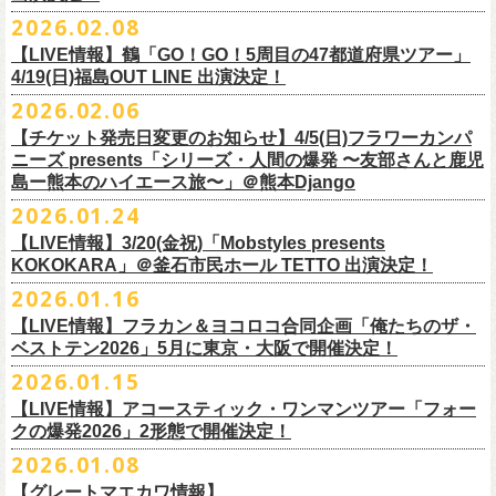
チケット料金：
・宮崎朝子（SHISHAMO）
お肉をたっぷり味わいながら、生の音楽に酔いしれる「ニクオン」
。今
トにて”皆勤風呂ントアクト”として皆さんをお迎えします。
フラカンの出演は6月20日(土)になります。
一般チケット発売日：5月23日(土) 10:00
2026.02.08
日時：2026年4月30日(木) 開場18:15／開園19:00
一般チケット発売日：3月28日(土)
前売 ¥5,500(税込/ドリンク代別）
・山田将司＆菅波栄純（THE BACK HORN）
2026年5月に奈良と岐阜で開催、SCOOBIE DOを迎えお届けするフラワ
【公演詳細】
年もお楽しみください！
どうぞお楽しみに♨️
どうぞお楽しみに！
問い合わせ：JAILHOUSE(052)936-6041 /
https://www.jailhouse.jp/live/
会場：恵比寿
LIQUIDROOM
U-22割 ￥4,500(税込/ドリンク代別/身分証持参必須（コピー不可/公演当
【LIVE情報】鶴「GO！GO！5周目の47都道府県ツアー」
ーカンパニーズが不定期で行なっている２マンライブ企画「シリーズ・
公演タイトル：第11回！ 僕たち、プロ野球大好きミュージシャンです！
オフィシャルホームページ：
https://www.
nikuon.com/top
dragondeluxe2026/
チケット料金：前売り¥5,700(税込/整理番号付/ドリンク代別途要) *記念バ
◎「フォークの爆発2026 ミニマル巡業 〜うたとギターとコーラスと〜」
日提示できない場合は一般価格チケットとの差額分をお支払いいただき
4/19(日)福島OUT LINE 出演決定！
「ホフディラン 春のベースまつり」に今年もグレートマエカワの出演が
人間の爆発」の一般チケット発売が3/8(日)10:00よりスタート！
日時・会場：3月17日（火）新宿ロフトプラスワン
お問い合わせ：ニクオン実行委員会 info＠
nikuon.com
◎「OTODAMA’26」
◎『
YATSUI FESTIVAL! 2026
』
ッヂ付
6/28(日) 札幌musica hall cafe 開場15:30/開演16:00 問：浮雲社中
ます)
決定！
ますます充実のライブを展開している両者によるガチンコ対バン、熱す
2026.02.06
（http://www.loft-prj.co.jp/PLUSONE/）
日時：5月4日(月祝)、5日(火祝) 開場10:00 / 開演11:00
日程：
2026
年
6
月
20
日（土）、
6
月
21
日（日） ※フラワーカンパニーズ
＊フラワーカンパニーズファンクラブ「ヤングフラワーズ」優先販売を
鶴「GO！GO！5周目の47都道府県ツアー」4/19(日)福島OUT LINE 公演
一般チケット発売日：2026年3月15日(日)10:00
チケット料金：4,800円（税込/整理番号付/ドリンク代別）
※１人１枚※未就学児入場不可/小学生以上チケット必要
ぎるステージになること必至！
開場／開演： 18:15／19:00
＊フラワーカンパニーズの出演は5月5日(火祝)のみ
の出演は6/20(土)のみ
【チケット発売日変更のお知らせ】4/5(日)フラワーカンパ
予定しています。次号会報誌にご案内を同
封します
にフラワーカンパニーズの出演が決定！
プレイガイド：
※高校生以下は当日¥2,000キャッシュバック（
当日年齢を証明できるも
一般チケット発売日：2026年6月6日(土)
◎「ホフディラン 春のベースまつり2026」
どうぞお見逃しなく〜
出演ミュージシャン： ※五十音順
会場：大阪・泉大津フェニックス
開場
ニーズ presents「シリーズ・人間の爆発 〜友部さんと鹿児
/
開演（両日）：
11:30
チケットぴあ
の（学生証、保険証など）
のご提示が必要となります）
＊ライブハウス会場限定店頭先行：4/4(土) 12:00〜19:00
日時：2026年5月20日(水) OPEN 18:30 / START 19:00
イノウエアツシ（ニューロティカ／横浜DeNAベイスターズ）、ウエノコ
島ー熊本のハイエース旅〜」＠熊本Django
その他詳細→
https://shimizuonsen.com/otodama/26/
会場
: Spotify O-EAST / Spotify O-WEST / Spotify O-nest 5F / Spotify O-
◎鶴「GO！GO！5周目の47都道府県ツアー」
イープラス
一般チケット発売日：3月28日(土)10:00
・クラブカウンターアクション宮古店頭
会場：新代田FEVER
ウジ（the HIATUS、Radio
nest 6F / Spotify O-Crest
2026.01.24
日時：2026年4月19日(日) 開場15:30 / 開演16:00
ローソンチケット
〒027-0083 岩手県宮古市大通２丁目６－１１
出演：ホフディラン
◎フラワーカンパニーズpresents『シリーズ・
人間の爆発』
Caroline／広島東洋カープ）、オカモト”MOBY”タクヤ (SCOOBIE DO ／
duo MUSIC EXCHANGE /
clubasia / LOFT9 shibuya / WOMBLIVE /
会場：福島OUT LINE
ネクストロード 03-5114-7444（平日14:00〜18:00）
プレイガイドなど詳細はライブページにてご確認くださ
【LIVE情報】3/20(金祝)「Mobstyles presents
6月から開催するフラワーカンパニーズのアコースティック企画の新たな
*
注意事項
ゲストベーシスト：ウエノコウジ（the HIATUS / Radio Caroline)、グレ
MLB解説者)、グレート
shibuya 7thFLOOR
出演：鶴、フラワーカンパニーズ
KOKOKARA」＠釜石市民ホール TETTO 出演決定！
い
https://flowercompanyz.com/live/
試みとなる歌とアコースティックギター一本とコーラスと小
物の楽器な
東北地方在住者のみの先着販売となります
ートマエカワ (フラワーカンパニーズ
) 、junko（打首獄門同好会）、and
・5月30日(土) 開場 16:30 / 開演 17:00
マエカワ（フラワーカンパニーズ／中日ドラゴンズ）、樋口豊
主催
:
やついいちろう
チケット料金：¥4800(税込/オールスタンディング/ドリンク代別途要)
どで構成するライヴ「フォークの爆発2026 ミニマル巡業 〜うたとギター
2026.01.16
１人１枚のみ購入可能
more,,,
会場：奈良NEVER LAND
（BUCK∞TICK／阪神タイガース）
他出演者、チケットなど詳細：以下よりご確認ください
一般チケット発売日：2月21日(土)
とコーラスと〜」の一般チケット発売が3/8(日)10:00よりスタート！
住所記載の身分証確認持参の上、
それぞれのライブハウス店頭にて販売
来場チケット：前売り：¥5,300+1drink 当日：¥5,800+1drink
出演：フラワーカンパニーズ/SCOOBIE DO
【LIVE情報】フラカン＆ヨコロコ合同企画「俺たちのザ・
司会：金光裕史（音楽と人編集部／阪神タイガース）
◎「モンキーTシャツ」
【YATSUI FESTIVAL! 2026 WEB INFORMATION】
問い合わせ：GIPお問合せフォーム→
https://www.gip-web.co.jp/t/info
します
配信チケット：前売り配信視聴券：¥3,000
ベストテン2026」5月に東京・大阪で開催決定！
チケット料金：前売り¥5.200(税込/D別/整理番号付)
6月から開催するフラワーカンパニーズのアコースティック企画の新たな
料金：前売￥4,000 ※税込／要1オーダー（500円以上）
価格：￥3,700(税込)
オフィシャルサイト：
https://yatsui-fes.com
◎「フォークの爆発2026 ミニマル巡業 〜うたとギターとコーラスと〜」
購入は現金のみとなります
当日・アーカイブ配信視聴券：¥3,500
一般チケット発売日：2026年3月8日(日)
試みとなる歌とアコースティックギター一本とコーラスと小
物の楽器な
チケット発売日：2月28日（土）11時〜
2026.01.15
ボディ：ビッグシルエット
オフィシャルX：
https://x.com/YATSUIFES
＊ミニマル巡業とは『
新たな試みとして歌とアコースティックギター一
転売は固く禁止とさせていただきます
＊お得な来場＆配信チケット：前売り：¥7,000+1drink
プレイガイド：
どで構成するライヴ「フォークの爆発2026 ミニマル巡業 〜うたとギター
※購入枚数制限あり／お一人様2枚まで
カラー：ホワイト、アシッドブルー
オフィシャルFacebook：
https://www.facebook.com/YATSUIFES
【LIVE情報】アコースティック・ワンマンツアー「フォー
本とコーラスと小
物の楽器などで構成するライヴ』です
公演当日も身分証を確認させて頂きます（U-22割も同様）
チケット発売：
イープラス
とコーラスと〜」に札幌公演の追加が決定！
※チケットの整理番号順での入場となります。
素材 ： 綿100％
オフィシャルInstagram ：
https://www.instagram.com/yatsuifes/
クの爆発2026」2形態で開催決定！
6/8(月)京都・紫明会館 18:30/19:00 問：SOLE CAFE
当日11:30〜整列開始いたします
ホフディランオフィシャルFC先行(抽選)：3/19(木)
12:00-3/22(日) 23:59
チケットぴあ
販売URL
サイズ：S / M / L / XL
2026.01.08
6/10(水)広島・東広島 西条公会堂 18:30/19:00 問：キャンディープロモ
近隣のご迷惑になるためそれ以前のお並びは禁止とさせていただき
ます
一般発売その他情報は
ローソンチケット Ｌコード：56253
◎「フォークの爆発2026 ミニマル巡業 〜うたとギターとコーラスと〜」
https://eplus.jp/sf/detail/4487570001-P0030001
＜製品サイズ＞
YATSUI FESTIVAL! 2026お問合せ：Spotify O-EAST：03-5458-4681
ーション広島
その他詳細：
https://www.gip-web.co.jp/schedule/detail/8491#13568
特設サイトにて→
https://hoff.jp/e/
bs26/
【グレートマエカワ情報】
問い合わせ：奈良NEVER LAND
http://nara-neverland.
com/pc/info.html
＊ミニマル巡業とは『
新たな試みとして歌とアコースティックギター一