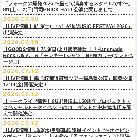
＠F.A.D YOKOHAMA 公演より販売開始致します。
「フォークの爆発2026 〜座って演奏するスタイルです〜」
8/1(土)、2(日)門司BRICK HALL公演に関しまして
こちらのグッズの売上全額を被災地復興など様々な支援を必要とされて
2026.07.30
令和8年熊本地震で被災された皆様には心よりお見舞い申し上げます
いる場所に寄付させていただきます。
【LIVE情報】9/19(土)「いしがきMUSIC FESTIVAL2026」
一日も早い復興、安全、安心が戻りますことを心よりお祈り申し上げま
支援金の寄付先、金額等につきましては、都度フラワーカンパニーズオ
出演決定！
す
フィシャルサイトにて改めてご報告致します。
2026.07.16
今週末8/1(土)、2(日)門司BRICK HALLにて予定しております「フォーク
皆さまのご安全と心身のご健康、被災地の一日も早い復旧・復興を心よ
【GOODS情報】7/19(日)より販売開始！「Handmade
の爆発2026 〜座って演奏するスタイルです〜」公演に関しまして、
Rockふきん」&「モンキーTシャツ」NEWカラー(サンドベ
りお祈り申し上げます。
本日現在開催させていただく予定です。
ージュ)
2026.07.12
7/19(日)「フォークの爆発2026 〜座って演奏するスタイルです〜」＠有
まだ九州地方では余震が続き、交通機関が麻痺している状況を鑑み、
【LIVE情報】鶴『47都道府県ツアー福島県公演』振替公演
楽町I’M A SHOW 公演より、またまたNEWグッズが登場！
もしチケットをお持ちの方で今回の公演へのご来場が難しい方につきま
12/18(金)開催決定！
エプロンからスタートした新たな企画「Handmade Rock」シリーズ第二
して、
2026.07.12
弾、「Handmade Rockふきん」の販売が決定！
そのまま未使用のチケットをお持ちいただけましたら、
延期となっておりました鶴『47都道府県ツアー福島県公演』の振替公演
そして、絶賛販売中の「モンキーTシャツ」にサンドベージュのボディに
【トークライブ情報】8/31(月)E.L.L50周年プロジェクト・
1年間（2027年8月まで）九州地方で今後発表されるワンマンツアー、ラ
が決定しました。
グリーンのプリントが夏らしいNEWカラーが追加！
スペシャルトークイベントvol.1、ゲストに中村達也氏を迎
イブで有効とさせていただきます。
合わせて、
振替公演にご来場が難しい方へ、
払い戻しのご案内もござい
ぜひチェックしてくださいね！
えて開催決定！
手続きなどは特にありませんが、入場整理番号のみ無効となりますこと
ますので、以下ご確認をお願い致します。
2026.07.12
（入場順最後のご案内となりますこと）、
何卒ご了承いただけますと幸いです。
＜延期日程＞
【LIVE情報】12/2(水)奥野真哉 還暦イベント “〜オクピン
■2026年4月19日（日） 鶴 5周⽬の47都道府県ツアー「鶴フェスへの道」
の笑って︕笑って︕︕ 60歳〜「君はカンレキさ」”出演決