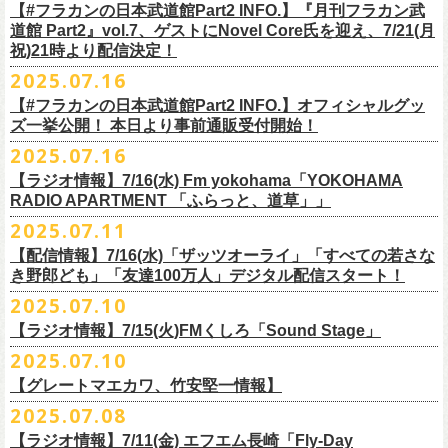
開中のフラカンの楽曲全曲レビュー企画「
フラカンの音楽目録」でボー
ください
◎｢802 Jungle Attack Vol.6 -フラカン武道館壮行会-｣
チケット発売日：9月27日(土)
【#フラカンの日本武道館Part2 INFO.】『月刊フラカン武
【お問い合わせ】
YOKOHAMA
1月17日(土) 長野CLUB JUNK BOX 16:30/17:00
ゲスト：TOSHI-LOW（BRAHMAN）
※上記サイズはあくまでも目安の寸法です
6 夜空の太陽
カル・
北島康雄をプロのライター陣に交じってreviewerに抜擢す
るなど、
https://www.tfm.co.jp/manyuki/
日時：9月2日(火)18:15 OPEN / 18:45 START
道館 Part2』vol.7、ゲストにNovel Core氏を迎え、7/21(月
プレイガイド：
SLUSH-PILE. 03-6451-0554
配信日時：8月24日（日）16:00 START（10分前より準備開始）
1月18日(日) 千葉LOOK 15:30/16:00
https://youtu.be/Z9wrtIqELqE
mc
四星球に対しての信頼度が絶大なフラカンメンバー。
とにかくお互いへ
祝)21時より配信決定！
会場：大阪 GORILLA HALL OSAKA
https://eplus.jp/sf/detail/
4383810001-P0030001
視聴URL：
https://live.nicovideo.
jp/watch/lv348512764
1月24日(土) 高知X-pt. 16:30/17:00
7 馬鹿の最高
の思いが溢れる1時間！
出演：
2025.07.16
＊本ライブの一部はプレミアム会員限定視聴となります。
1月25日(日) 広島SECOND CRUTCH 15:30/16:00
■vol.7
8 最高の夏
フラワーカンパニーズ
＊
全編視聴をご希望のかたはプレミアム会員にご登録（月額790円）をお
【#フラカンの日本武道館Part2 INFO.】オフィシャルグッ
1月27日(火) 四日市CLUB CHAOS 18:30/19:00
ゲスト：Novel Core
9 友達100万人
8月20日(水)21:00よりプレミア配信されます。
Conton Candy
願い致しま
す。
ズ一挙公開！ 本日より事前通販受付開始！
1月31日(土) 札幌近松 16:30/17:00
https://www.youtube.com/watch?
v=I8Zw-h9Anxg
10 ミント
TOSHI-LOW
＊タイムシフト視聴期間：2025年9月7日まで
2月4日(水) 下北沢シェルター 18:30/19:00
2025.07.16
11 ハイエース
開催を約１ヶ月後に控えたフラカンの日本武道館公演のチケットは
絶賛
ヒグチアイ
本番組はプレミアム会員の方ならタイムシフト視聴期間中に何度で
も、
2月14日(土) 大阪バナナホール 16:30/17:00
■vol.8
12 深夜高速
発売中！
【ラジオ情報】7/16(水) Fm yokohama「YOKOHAMA
MC：加藤真樹子（#FM802）
放送終了後に視聴することができます。 一般会員の方の場合は事前予約
2月15日(日) 岡山ペパーランド 15:30/16:00
ゲスト：四星球
mc
RADIO APARTMENT 「ふらっと、道草」」
合わせてお見逃しなく！
チケット発売スタート！
をする事で期間内にタイムシフト視
聴が可能ですが、リアルタイム視聴
2月21日(土) 別府Copper Raven 16:30/17:00
https://www.youtube.com/watch?
v=kVfyzG-tjOs
13 履歴書
2025.07.11
▼詳細はこちら
の際と同様、
全編の視聴にはプレミアム会員への加入が必要になりま
■7/16(水)22:00
～
23:30 Fm yokohama「YOKOHAMA RADIO
2月22日(日) 福岡CB 15:30/16:00
14 感情七号線
https://funky802.com/site/pickup_detail/7941
【配信情報】7/16(水)「ザッツオーライ」「すべての若さな
す。
APARTMENT
「ふらっと、道草」」
2月24日(火) 豊橋Club KNOT 18:30/19:00
15 星のブルペン
＜番組情報＞
き野郎ども」「友達100万人」デジタル配信スタート！
DJ:NakamuraEmi
2月28日(土) 新潟GOLDEN PIGGS BLACK 16:30/17:00
16 日々のあぶく
『月刊フラカン武道館 Part2』
ーーーーーーーーーーーーーーーーーーーーーーーーーーー
2025.07.10
https://www.fmyokohama.co.jp/
program/yra_furatto_michikusa
3月1日(日) 金沢AZ 15:30/16:00
17 虹の雨あがり
■vol.8
「HESOKURI」に収録「ザッツオーライ」「すべての若さなき野郎ど
◎「横浜ストーリー 〜武道館前の一撃〜」
＊鈴木圭介、グレートマエカワ コメントOA
3月7日(土) HEAVEN’S ROCKさいたま新都心 16:30/17:00
mc
【ラジオ情報】7/15(火)FMくしろ「Sound Stage」
7/23(水)よりSpotifyでフラワーカンパニーズのプレイリスト企画がスター
ゲスト：四星球
も」「友達100万人」が、7/16(水)より各音楽サービスにてデジタル配信
日時：8月24日(日)Open 15:30 / Start 16:00
3月14日(土) 仙台darwin 16:30/17:00
18 行ってきまーす
ト！
8月20日(水)21:00〜配信
スタート！
2025.07.10
会場：神奈川・F.A.D YOKOHAMA
■7月15日(金) 19:00〜 FMくしろ「Sound Stage」
19 ラッコ！ラッコ！ラッコ
本番URL：
同日リリースの新曲「ただいま実演中 / ピュアな匂いがチョイナチョイ
https://www.youtube.com/
watch?v=kVfyzG-tjOs
【グレートマエカワ、竹安堅一情報】
会場チケット：完売
＊鈴木圭介、グレートマエカワ コメントOA！
チケット料金：¥5,200(税込/整理番号付/
ドリンク代別途要)
20 人は人
①特設サイト
https://flowercompanyz.mixlist.app/
にて10曲をセレクトし
ナ」と合わせて、プリアドプリセーブが可能です。
※再放送：7月18日(金)15:00〜
2025.07.08
※全公演、高校生以下は当日¥2,000 キャッシュバック(当日年齢を証明で
21 最後にゃなんとかなるだろう
てプレイリストを作成
＊アーカイブ配信中！
ぜひお楽しみください！
きるもの(学生証、
保険証など)のご提示が必要となります)
富山MAIRO 25周年記念ライブにフラワーカンパニーズの出演が決定！
22 白眼充血絶叫楽団
【ラジオ情報】7/11(金) エフエム長崎「Fly-Day
②
#フラカンプレイリスト
をつけてXでシェア
■vol.0 番組スタート直前スペシャル