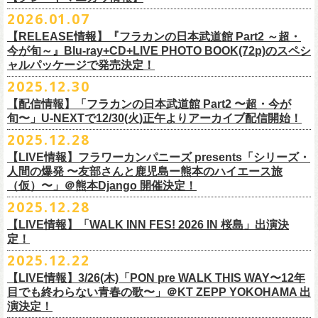
※販売ページは、2月21日0時以降に表示されます。ご了承ください。
S ： 身丈66cm / 身幅55cm / 肩幅52cm / 袖丈21cm
6/11(木)香川・高松燦庫(sanko) 18:30/19:00 問：燦庫-
問い合わせ：
G.I.P.
https://www.gip-web.co.jp/t/info
本とコーラスと小
2026.01.07
物の楽器などで構成するライヴ』です
M ： 身丈70cm / 身幅58cm / 肩幅55cm / 袖丈23cm
◎STUDIO 841 PRESENTS LIVE 2026-1「前ベン」
SANKO-/TOONICE
・5月31日(日) 開場 15:30 / 開演 16:00
日時：6/28(日) 開場15:30/開演16:00
注意事項
L ： 身丈74cm / 身幅61cm / 肩幅58cm / 袖丈25cm
【RELEASE情報】『フラカンの日本武道館 Part2 ～超・
【公演日】2026/2/7 (土)
6/13(土)三重・鳥羽水族館 18:15/18:45 問：ネクストロード
ーーーーーーーーーーーーーー
4月5日(日) 友部正人さんとの２マンライブ＠熊本Djangoの一般発売日に
会場：岐阜柳ヶ瀬ANTS
会場：札幌musica hall cafe
※営利目的のチケットの転売は固くお断り致します。転売チケットは入
XL ： 身丈78cm / 身幅64cm / 肩幅61cm / 袖丈27cm
今が旬～』Blu-ray+CD+LIVE PHOTO BOOK(72p)のスペシ
【開場/開演】16:30/17:00
チケット料金：4,800円（税込/整理番号付/ドリンク代別）
＊【オフィシャルサイト先行】
つきまして、
出演：フラワーカンパニーズ/SCOOBIE DO
チケット料金：4,800円（税込/整理番号付/ドリンク代別）
場をお断りする場合もあり
ャルパッケージで発売決定！
※上記サイズはあくまでも目安の寸法です
【会場】スタジオ841 埼玉県大里郡寄居町寄居1010
※6/13＠鳥羽はドリンク代なし
受付期間：
4/4(
土
)21:00
～
4/30(
木
)23:
59
◎「オクノマサヒコ Japan Tour2026初夏の陣〜奥野還暦イヤー記念
当初2月7日(土)でご案内しておりましたが、諸事情により、
チケット料金：前売り¥5.200(税込/D別/整理番号付)
※高校生以下は当日¥2,000キャッシュバック（
当日年齢を証明できるも
ますのでご注意ください。
2025.12.30
【出演】湯川トーベン、グレートマエカワ
※高校生以下は当日¥2,000キャッシュバック（
当日年齢を証明できるも
受付
URL
：
‘
https://eplus.jp/
sambomaster/
祭〜」
2月11日(水祝)からの発売に変更となりました。
一般チケット発売日：2026年3月8日(日)
の（学生証、保険証など）
のご提示が必要となります）
※撮影・録音・録画などは禁止とさせていただきます。また開場時のご
【チャージ】￥4,000
【配信情報】「フラカンの日本武道館 Part2 〜超・今が
の（学生証、保険証など）
のご提示が必要となります）
枚数制限
ご予定していただいた皆さまにはご迷惑おかけしますが、何卒宜しくお
プレイガイド：
一般チケット発売日：3月28日(土)
自分の席以外の席取りは
【予約】
旬〜」U-NEXTで12/30(火)正午よりアーカイブ配信開始！
一般チケット発売日：3月8日(日)10:00
・ライブハウス公演：お
1
人様
1
公演につき
1
枚まで
＊5/15(金)大阪ムジカジャポニカ
願い致します。
イープラス
お問い合わせ : 浮雲社中
contact@ml.ukigmo.org
ご遠慮ください。
https://www.facebook.com/p/%E3%82%B9%E3%82%BF%E3%82%B8%
プレイガイドなど詳細はライブページにてご確認ください
当落結果：
2025.12.28
5/2(
土
)13:00
予定
DJ&LIVE オクノマサヒコ
2024年9月に荻窪TOP BEAT CLUBでフラワーカンパニーズ＆うつみよう
問い合わせ：柳ヶ瀬アンツ
http://www.
ants69.com/information.html
※マスクの着用は任意となりますが、過度な発声や他のお客様のご迷惑
E3%82%AA%EF%BC%98%EF%BC%94%EF%BC%91-
https://flowercompanyz.com/live/2026/01/30/8956
入金期限：
5/4(
月
)21:00
(奥野真哉、グレートマエカワ)
◎フラワーカンパニーズ presents 「シリーズ・人間の爆発 〜
友部
さん
と
こ＆YOKOLOCO BAND合同企画として初開催、昨年は毎年恒例のフラワ
となる声量はお控えく
【LIVE情報】フラワーカンパニーズ presents「シリーズ・
61550212223544/
発券開始日：各公演日
10
日前～
ゲストDJ:45CLUB（mic&VITON6969）
鹿児島ー熊本のハイエース旅〜」
ーカンパニーズ主催イベント「DRAGON DELUXE」の特別編として11月
人間の爆発 〜友部さんと鹿児島ー熊本のハイエース旅
ださい。
＊追加された6/28(日)札幌公演は3/28(土)からの発売になります
ーーーーーーーーーーーーーー
18:00〜
日時：2026年4月5日(日) 開場14:30 開演15:00
（仮）〜」＠熊本Django 開催決定！
に名古屋DIAMOND HALで行ったスペシャル企画「俺たちのザ・ベストテ
※飲食を伴うイベントのため、公演当日、体調不良や発熱症状のある方
¥3,000(ドリンク別)
会場：熊本Django
ン」。
は、来場をご遠慮いただ
2025.12.28
◎「まいう〜ロックフェス2026」
6/28(日) 札幌musica hall cafe 開場15:30/開演16:00 問：浮雲社中
整理番号あり
出演：フラワーカンパニーズ、
友部
正人
1978年〜1989年まで放送されていた伝説の歌番組【ザ・ベストテン】の
きますようお願いいたします。
【LIVE情報】「WALK INN FES! 2026 IN 桜島」出演決
【公演日】2026/2/10 (火)
チケット料金：4,800円（税込/整理番号付/ドリンク代別）
U25(25歳以下〜入場ラスト・要証明)¥2,000(D別）
チケット料金：5200円（税込/ドリンク代別/整理番号付）
トリビュート企画として、誰もが口ずさめる当時ヒットした歌謡曲のみ
※ミュージシャンによるトークイベントですが、音楽の話は一切いたし
定！
【開場/開演】18:30/19:00
※高校生以下は当日¥2,000キャッシュバック（
当日年齢を証明できるも
2/28 19時よりこちらのフォームで予約開始！
一般チケット発売日：2026年2月11日(水祝)10:00
で全て構成するカヴァーライヴとなる今企画。同時代に音楽に目覚めた
ませんのでご了承ください。
2025.12.22
【会場】荻窪 TOP BEAT CLUB
の（学生証、保険証など）
のご提示が必要となります）一般チケット一
https://musicaja.info/11920
釜石市民ホール TETTOで開催される「Mobstyles presents
プレイガイド：イープラス
バンドマンたちが数々の昭和歌謡曲へのリスペクトを全身全霊でぶつけ
【出演】オーバーオールズ（石塚英彦、三宅伸治、グレートマエカワ、
般チケット発売日：3月28日(土)10:00
【LIVE情報】3/26(木)「PON pre WALK THIS WAY〜12年
KOKOKARA」にフラワーカンパニーズの出演が決定！
問い合わせ：熊本Django
る、そのスペシャルなステージの噂は各所に拡がり、次回への熱望の声
公演に関するお問い合わせ 新宿ロフトプラスワン 03-3205-6864
石塚幸作）／GSK／どんぐりパワーズ／工膝わたる（THE NUGGETS）
目でも終わらない青春の歌〜」＠KT ZEPP YOKOHAMA 出
フラワーカンパニーズのアコースティック企画「
フォークの爆発2026」
＊5/16(土)広島bar edge
本日よりオフィシャル先行の受付もスタート！
を受け、「俺たちのザ・ベストテン2026」の開催が決定！
主催：音楽と人編集部 https://ongakutohito.com/
【前売】￥5,000 ( +1D)
演決定！
の開催が決定！
DJ&LIVE オクノマサヒコ
東日本大震災から15年、新たなスタートを応援するイベント、ぜひお待
トークイベント〈第11回！ 僕たち、プロ野球大好きミュージシャンで