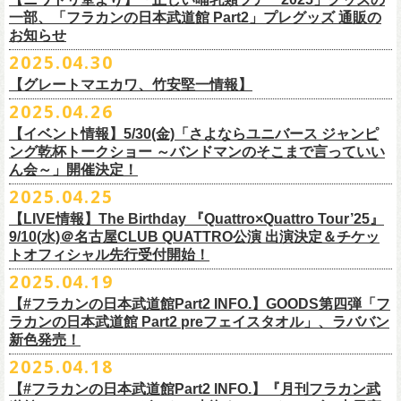
テッカー（サポーター限定カラー）を差し上げます！
楽曲の歌詞に着目し、
気鋭のイラストレーターが自らのフィルターを通
問い合わせ：ノースロードミュージック仙台
※ご購入はおひとり様1枚までとさせていただきます。
M ： 身丈64cm / 身幅57cm / 裄丈84cm
一部、「フラカンの日本武道館 Part2」プレグッズ 通販の
Key. SJ（GAG）
[三宅伸治(vo.g)/石塚英彦(vo)/グレートマエカワ(b)/石塚幸作(ds)]
◎フラワーカンパニーズ presents 「DRAGON DELUXE 2025〜特別
して、
その世界観を絵本として再構築するプロジェクト、”歌詞（うた）
お知らせ
※ご購入されたご本人様のみご参加可能になります。分配や譲渡はでき
L ： 身丈68cm / 身幅62cm / 裄丈87cm
Dr. 南條庄助（すゑひろがりず）
GSK /GUEST Vo:石塚くるみ[pèyang(vo.b)ポトフ(g)アルパカ(ds)]
================================================
編〜」【俺たちのザ・ベストテンPart2】
＊フラカンの日本武道館Part2 ステッカー（サポーター限定カラー：ゴー
の本棚”。
・7月6日(日)
ませんので、予めご了承ください。
XL ： 身丈71cm / 身幅68cm / 裄丈90cm
料金：前売5,000円 当日：5,800円（税込/ドリンク代700円別途要）
【時間(全日共通)】
2025.04.30
日時：10月17日(金) Open 18:15 / Start 19:00
ルド
）
いつもニワトリ堂をご利用いただき有難うございます。
その第４弾としてフラワーカンパニーズ「深夜高速」
の絵本化が決定！
会場：東京・江東区文化センターホール
※本受付は先着順となります。規定枚数に達し次第、受付を終了いたし
※上記サイズはあくまでも目安の寸法です
一般発売：6月8日（日）10:00
OPEN 18:30 /START19:30
文・天野史彬
会場：名古屋DIAMOND HALL
【グレートマエカワ、竹安堅一情報】
時間：Open 16:00 / Start 16:30
ます。
プレイガイド：FANYチケット https://yoshimoto.funity.jp/
【チケット】
出演：
「正しい哺乳類ツアー2025」グッズの一部、並びに「フラカンの日本武
2025.04.26
「SET YOU FREE〜VS SERIES」フラカン武道館応援企画として、札幌
今回の絵本化に際し、鈴木圭介からのリクエストで、
北野武の著書『浅
チケット料金：前売 ¥5,500（税込／全席指定）
※本受付はローソンチケットのシステムを使用しています。
問い合わせ：Fanyチケット 0570-550-100（10時～19時／年中無休）
[1日券] 予約￥5,000/当日￥5,500
2025年5月11日、フラワーカンパニーズが今年1月から全国を回ったツア
フラワーカンパニーズ
道館 Part2」プレグッズをニワトリ堂 2nd STOREにて5/3(土)12:00より取
KLUB COUNTER ACTIONにてPIGGSとの対バンが決定！
草迄』
の表紙などを手掛けたイラストレーターの丹下京子さんが作画を
【イベント情報】5/30(金)「さよならユニバース ジャンピ
一般チケット発売日：5月25日(日)
※本受付にてご購入の際、対象商品の代金とは別に、チケット1枚につき
＝＝＝＝＝＝＝＝＝＝＝＝＝＝
[4日間通し券]￥17,000
ー「正しい哺乳類ツアー2025」の追加公演となる高崎CLUB Jammer’s公
うつみようこ(vo)
り扱いスタート！
担当。
ング乾杯トークショー ～バンドマンのそこまで言っていい
プレイガイド：
ローソンチケットの規定の手数料（システム利用料：330円(税込み)/枚、
※いずれもドリンク代別途要
演が開催された。追加公演の場所がなぜ群馬県・高崎なのかと言えば、
真城めぐみ(vo)
「正しい哺乳類ツアー2025」グッズについては、2025/05/03 12:00 〜
ん会～」開催決定！
◎「SET YOU FREE〜VS SERIES」
楽曲のもつ世界観を繊細に、
豊かに表現した作品に仕上がっています！
イープラス
電子チケット利用料：110円(税込み)/枚）がかかります。
◎フラワーカンパニーズ ワンマンツアー「フラカンのチョイナチョイ
※入場整理番号あり
今年1月にリリースされたアルバム『正しい哺乳類』のレコーディングが
中森泰弘(g)
2025/05/11 23:59までの期間限定での受付となります。
日時：7月28日(月)OPEN 18:30 START19:15
2025.04.25
チケットぴあ
※代金のお支払いは、クレジットカード・PayPay・楽天ペイでのお支払
ナ’25/’26」
※中学生以上はチケットが必要になります。
高崎のスタジオTAGO STUDIO TAKASAKIで行われたからである。作品
奥野真哉(key)
またお届けについて、「正しい哺乳類ツアー2025」グッズを含む場合、5
会場：札幌KLUB COUNTER ACTION
『歌詞の本棚 深夜高速』は、7月11日(金)より全国書店などで発売。お
ローチケ
い、もしくは、コンビニエンスストアの「ローソン」「ミニストップ」
2025年
※オフィシャルFC先行チケット販売あり
のリリースツアーと言えば東京や大阪の大きな会場でファイナルをやっ
クハラカズユキ(dr)
【LIVE情報】The Birthday 『Quattro×Quattro Tour’25』
月末〜6月上旬以降となる予定です。
出演：フラワーカンパニーズ、PIGGS
楽しみに！
問い合わせ：ネクストロード
店内にございます「Loppi」でのお支払いをお選びいただけます。
10月25日(土) 熊本Django 16:30/17:00
※入場順：FC通し券→FC各日券→店通し券→店各日券→当日券
て締め括られるイメージも強いが、その作品が生まれた場所に帰ってい
チケット料金：前売 ¥5,500（税込／整理番号付／ドリンク代別途要）
9/10(水)＠名古屋CLUB QUATTRO公演 出演決定＆チケッ
チケット料金：前売り¥4,800
※各店舗のプレイガイドカウンターでの販売はいたしません。
10月26日(日) 長崎ホンダ楽器 15:30/16:00
一般チケット予約：2025年4月21日(月)から
トオフィシャル先行受付開始！
く、というこのツアーの旅の在り方に美しさを感じる。
※⾼校⽣以下は当⽇¥2,000 キャッシュバックします
◎ニワトリ堂2nd STORE
https://flowercompanyzinc.stores.jp/
チケット発売日：5月24日
商品情報：
・7月31日(木)
※チケットに関する問い合わせは必ず下記にお願いいたします。
11月3日(月・祝) 渋谷duo MUSIC EXCHANGE 15:15/16:00
MANDA-LA2予約フォームよりお申し込みください
そして、これはぼんやりとしたイメージの連鎖でしかないが、群馬と言
（当⽇年齢を証明できるもの（学⽣証、保険証など）のご提⽰
が必要と
2025.04.19
プレイガイド：tiget
https://tiget.net/events/400570
タイトル：『歌詞の本棚 深夜高速』
会場：三重・松阪M’AXA
※海外からは購入できません。日本国内のみの販売になります。
11月8日(土) 徳島club GRINDHOUSE 16:30/17:00
https://ssl.form-mailer.jp/fms/36a3b84d475895
えば詩人の萩原朔太郎である。萩原朔太郎は詩人でありながら、自らマ
なります）
【#フラカンの日本武道館Part2 INFO.】GOODS第四弾「フ
歌詞：鈴木圭介 絵：丹下京子
時間：Open 18:30 / Start 19:00
11月9日(日) 米子AZTiC laughs 15:30/16:00
MANDA-LA2
ンドリンなどの楽器を演奏し、作曲もする音楽家だった。（高崎ではな
一般チケット発売日：6月28日(土)
ラカンの日本武道館 Part2 preフェイスタオル」、ラババン
発売日：2025年7月11日(金)
チケット料金：前売 ¥5,500（税込／全自由・整理番号付／ドリンク代別
＜イベント参加に関してのご注意＞
11月15日(土) 福井CHOP 16:30/17:00
〒180-0003 東京都武蔵野市吉祥寺南町２丁目８−６ 第１８通南ビル地下
いが）前橋文学館という場所に行けば、彼が愛用したアコースティック
問い合わせ：JAILHOUSE TEL:052-936-6041
https://www.jailhouse.jp/
新色発売！
価格：定価2,200円(税込)
途要）
・会場内外の通路など共有部分での座り込み、集団での立ち話など、他
11月16日(日) 神戸VARIT. 15:30/16:00
https://www.manda-la2.com
ギターが飾られていたり、彼の作曲した曲が流れていたりする。詩と音
我こそ”フラカンの日本武道館宣伝隊員”に！という方は、こちらよりポス
2025.04.18
発売元：リットーミュージック
一般チケット発売日：5月26日(月)
のお客様のご迷惑になるような行為はご遠慮ください。イベント中止等
11月29日(土) 名古屋E.L.L 16:30/17:00
2025年9月20日(土)開催するフラワーカンパニーズ日本武道館ワンマンラ
楽の関係、言葉と音楽の関係、「うた」と呼ばれるものの秘密……そう
ター＆フライヤーを必要数お送りさせていただきますので、メールに
商品ページ：
https://www.rittor-
music.co.jp/product/detail/
3125317101/
【#フラカンの日本武道館Part2 INFO.】『月刊フラカン武
イープラス
の原因となります。
11月30日(日) 静岡サナッシュ 15:30/16:00
＝＝＝＝＝＝＝＝＝＝＝＝
イブ「フラカンの日本武道館 Part2 〜超・今が旬〜」、
いうものに思いを馳せるのに、群馬はうってつけの土地である。この日
7月12日(土)7月13日(日)静岡県浜松市浜名湖ガーデンパーク 屋外ステージ
て、件名に「フラカンの日本武道館宣伝隊員応募」と明記いただき、本