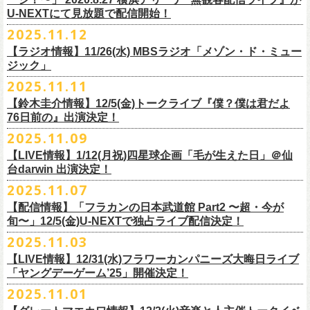
【当日】￥4500 (+2D)
1-4）
3日目12/28(日)、”年忘れ‼ レディクレSP 第3夜『レディクレ初参！フラ
U-NEXTにて見放題で配信開始！
12/21(日)、22(火)に開催するフラワーカンパニーズ ワンマンツアー「フ
【ホスト】MANABE “MR.PAN” TAKA SHI (THE NEATBEATS)／OKUNO
開催時間及び入場料：
カンとスキマのスペシャルバンド＜ザ・
ライターズ＞ ！』”と題し、スペ
ラカンのチョイナチョイナ’25/’26」の京都公演であり、年末恒例
磔
磔
2デ
2025.11.12
SHIN YA (SOUL FLOWER UNION)
2月6日（金）16:00～22:00, 前売り900円 当日1,200円
シャルなステージをお届けします！
イズの生配信が決定！
【ラジオ情報】11/26(水) MBSラジオ「メゾン・ド・ミュー
【お客様】増子直純 (怒髪天)／グレートマエカワ (フラワーカンパニーズ)
2月7日（土）11:00～21:00, 前売り1,200円 当日1,500円
どうぞお楽しみに〜
ジック」
【チケット発売】イープラス
2月8日（日）11:00～19:00, 前売り1,100円 当日1,400円
毎年恒例、ほぼ被りなしの京都磔磔2days、
お得になる2days通し視聴チ
鈴木圭介57歳の誕生日に恵比寿
LIQUIDROOMNにてワンマンライブ開催
2025.11.11
【イープラスURL】
https://eplus.jp/sf/detail/4446640001-P0030001
◎「FM802 ROCK FESTIVAL RADIO CRAZY 2025」
ケットの販売もあり！
■11月26日(水)深夜25:30〜 MBSラジオ「メゾン・ド・ミュージック」
決定！
【チケット発売日】12/6 10:00〜
【鈴木圭介情報】12/5(金)トークライブ『僕？僕は君だよ
チケット：
https://eplus.jp/sf/
detail/4430060001-P0030001
LIVE HOUSE Antenna -BEYOND ZERO Garage-
アーカイブ視聴も両日12/30(火)23:59まで可能です（
チケットのご購入は
＊鈴木圭介、グレートマエカワが11月の４週目パーソナリティを担当
76日前の』出演決定！
＊椅子席となります
12月28日(日)16:35〜 -
同日19:00まで）。
https://www.mbs1179.com/mm/
◎フラワーカンパニーズ・ワンマンライヴ
「フラカンの日本武道館 Part2 〜超・今が旬〜」の映像作品が
出店ビール会社：
年忘れ‼ レディクレSP 第3夜
2025.11.09
〜鈴木圭介誕生日「初めまして、57歳」〜
12/5(金)19:00よりU-NEXTにて配信されることを記念して、過去のライブ
渥美半島醸造
『レディクレ初参！フラカンとスキマのスペシャルバンド＜ザ・
ライタ
視聴チケット発売スタート！
【LIVE情報】1/12(月祝)四星球企画「毛が生えた日」＠仙
日時：2026年4月30日(木) 開場18:15／開園19:00
映像４作品が同じくU-NEXTで配信決定！
ISEKADO
ーズ＞ ！』
どうぞ、お楽しみに！
台darwin 出演決定！
会場：恵比寿
LIQUIDROOM
West Coast Brewing
出演：ザ・ライターズ（フラワーカンパニーズ＋スキマスイッチ）
チケット料金：前売り¥5,700(税込/整理番号付/ドリンク代別途要) *記念バ
2025.11.07
先日配信された「フラカンの横浜アリーナ -リモートライヴ編- 〜生き続
OGA BREWING
イベントオフィシャルサイト：
https://radiocrazy.fm/
◎フラワーカンパニーズ ワンマンツアー「フラカンのチョイナチョイ
ッヂ付
けてる事は最大のメッセージ！〜」 2020.8.27 横浜アリーナ *無観客配信
【配信情報】「フラカンの日本武道館 Part2 〜超・今が
オラホビール
「フラカンの日本武道館 Part2 〜超・今が旬〜」の映像作品が
ナ’25/’26」
JUN SKY WALKER(S) TOUR 2026 “READH TO GO”の対バンシリーズ＜
一般チケット発売日：2026年3月15日(日)10:00
旬〜」12/5(金)U-NEXTで独占ライブ配信決定！
ライブに続く第2弾として、
「フラカンの日本武道館 Part2 〜超・今が旬〜」の映像作品が
Kakegawa Farm Brewing
12/5(金)19:00よりU-NEXTにて配信されることを記念して、
過去のライブ
12月21日(日) 開場15:30/開演16:00 〜竹安56〜 ＊会場チケット完売
狼煙上がる時＞7/12(日)名古屋公演にフラワーカンパニーズの出演が決定
ネクストロード 03-5114-7444（平日14:00〜18:00）
本日11月27日(木)正午より『フラワーカンパニーズ「ゾロ目だョ全員集
12/5(金)19:00よりU-NEXTにて配信されることを記念して、過去のライブ
2025.11.03
KANKIKU BREWERY
映像４作品が同じくU-NEXTで配信決定！
12月22日(月) 開場18:30/開演19:00 フラカンのロックンロール大会 ＊
しました！
合!〜フラカン33年、野音99年〜」2022.9.23 日比谷野外大音楽堂』の配
映像４作品が同じくU-NEXTで配信決定！
京都醸造
会場チケット(5,200円) 残り僅か
【LIVE情報】12/31(水)フラワーカンパニーズ大晦日ライブ
信が開始しました！
CRAFT
BANK
第1弾として、本日11月20日(木)正午より『「フラカンの横浜アリーナ -リ
「ヤングデーゲーム’25」開催決定！
＊生配信詳細
◎JUN SKY WALKER(S) TOUR 2026 ”READH TO GO”＜狼煙上がる時＞
U-NEXT月額会員の方は、追加料金なくお楽しみいただけます。
先日配信された「フラカンの横浜アリーナ -リモートライヴ編- 〜生き続
CRAFT
BEER BASE
モートライヴ編- 〜生き続けてる事は最大のメッセージ！〜」
＜アーカイブ視聴期間：〜2025/12/30(火)23:59まで（※
2日間共通 ）＞
日時：2026年7月12日(日) 開場16:45/開演17:30
2025.11.01
けてる事は最大のメッセージ！〜」 2020.8.27 横浜アリーナ *無観客配信
CRAFTROCK BREWING
2020.8.27 横浜アリーナ *無観客配信ライブ』の配信が開始しました！
視聴チケット料金：
会場：名古屋Ellectric Lady Land