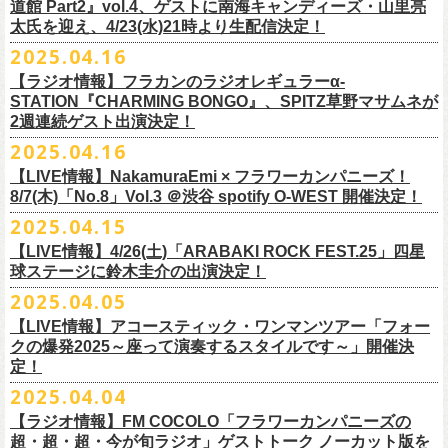
道館 Part2』vol.4、ゲストに南海キャンディーズ・山里亮
問い合わせ：松阪M’AXA
・近隣店舗・近隣の施設・お客様へご迷惑となりますので、施設内外・
12月6日(土) 宇都宮HEAVEN’S ROCK VJ-2 16:30/17:00
◎TALK LIVE「ハルキとジョーとベースと猫と〜グレートなゲストと共
プレGOODS第四弾となる「フラカンの日本武道館 Part2 pre フェイスタ
のライブ、本編の最後に演奏された“東京タワー”のポエトリー調の部分
で開催される「ADAM at presents ADAM FEST2025 supported by
文に氏名、住所、貼っていただく（置いていただく）場所（できました
太氏を迎え、4/23(水)21時より生配信決定！
著者プロフィール
会場内外でのアーティストの入待ち、出待ち等の待機行為はご遠慮下さ
12月7日(日) 水戸LIGHT HOUSE 15:30/16:00
に〜」
オル」が完成！
で、体をぐっと鈴木圭介がいる方に向けて、まるで鈴木の呼吸を深く感
Recruiting Management」にフラワーカンパニーズの出演が決定！
ら具体的に）、必要数（ポスター、フライヤーそれぞれ）、意気込みな
丹下京子（たんげ きょうこ）
2025.04.16
・8月3日(日)
い。
12月13日(土) 盛岡CLUB CHANGE WAVE 16:30/17:00
【出演】
また、ラバーバンドの新色「パープル × ブルー」も登場！
じ取るようにギターを弾く竹安堅一の姿を見ながら、やはり僕は「うた
◎ムジカジャポニカ19th後の祭スペシャル！『ムジカの渇望2025～うつ
フラワーカンパニーズは7月12日(土)の出演となります。
どメッセージを書いて下記アドレス宛てご応募ください。
名古屋生まれ名古屋育ち。愛知県立芸術大学デザイン科卒業。
峰岸塾修
会場：広島・福山grandsoulcafe Guns’
・受付終了した場合は当HPでお知らせさせていただくため、受付状況確
12月14日(日) 弘前KEEP THE BEAT 15:30/16:00
ヒライハルキ(The Birthday)
4/19(土)「正しい哺乳類ツアー2025」＠広島CLUB QUATTRO 公演より販
とは不思議なものだ。演奏という行為は不思議なものだ」と感じた。
みようこ&Yokoloco Band！2days』
【ラジオ情報】フラカンのラジオレギュラーα-
どうぞお楽しみに！
了。TIS会員。
TVCMプランナー兼イラストレーターを20年ほど続け、
そ
時間：Open 15:30 / Start 16:00
認のためのお電話でのお問い合わせは固くお断りいたします。
12月21日(日) 京都磔磔 15:30/16:00
ナガイケジョー(SCOOBIE DO)
売開始いたします。
STATION『CHARMING BONGO』、SPITZ草野マサムネが
いちにちめ〜8/19(火)
2020年開催した「フラカンの横浜アリーナ」から続く＜フラカンの横浜
の後フリーランスに。雑誌『イラストレーション』（玄光社）
The
チケット料金：前売 ¥5,500（税込／全自由・整理番号付／ドリンク代別
・イベントチケットの分配、転売、複製、譲渡、偽造行為は一切禁止と
12月22日(月) 京都磔磔 18:30/19:00
2週連続ゲスト出演決定！
ゲスト : グレートマエカワ(フラワーカンパニーズ)
高崎CLUB Jammer’sは中央銀座と呼ばれるアーケード街の先端にあるラ
https://t.livepocket.jp/e/musica819
◎「ADAM at presents ADAM FEST2025 supported by Recruiting
ストーリー＞シリーズ、
◎【２回目もみんなでつくろう「フラカンの日本武道館
Choice入選 （和田誠選）、『HBファイルコンペ』藤枝リュウジ特別賞、
途要）
させていただきます。それらの行為が発覚した場合は無効とさせていた
2026年
【日程】2025年7月9日(水)
イブハウスで、外観も内装も、昔のアメリカ映画に出てくるバーのよう
4/25~19時発売
2025.04.16
Management」
今年は「〜武道館前の一撃〜」というサブタイトルを付し、
7/25(金)〜7/27(日)＠
北海道釧路市幸町緑地・耐震岸壁 特設ステージにて
Part2」
『
講談社出版文化賞』さしえ賞、『TIS公募展』入選など。新聞、
書籍、
一般チケット発売日：5月25日(日)
だき、入場をお断りいたします。
1月17日(土) 長野CLUB JUNK BOX 16:30/17:00
【会場】三軒茶屋GrapeFruitMoon (
http://grapefruit-moon.com/
)
なレトロな雰囲気の空間である。開場時間の前から、入り口前にはライ
ふつかめ〜8/20(水)
日時：7月12日(土)7月13日(日) 開場10:30 開演11:30 ※フラワーカンパ
8/24(日)F.A.D YOKOHAMAにて開催することが決定！
開催される「SET YOU FREE IN KUSHIRO KIRI FESTIVAL 2025」 に
【LIVE情報】NakamuraEmi × フラワーカンパニーズ！
雑誌、パッケージ、広告、
webなど幅広いジャンルで活動中。俳句、落
今年結成20周年を迎えるThe Birthdayがクラブクアトロ4会場を廻るツア
プレイガイド：
・対象商品の営利・転売目的でのご購入は禁止しております。またイベ
1月18日(日) 千葉LOOK 15:30/16:00
“ポスター＆フライヤー大作戦～日本全国宣伝隊員大募集
【時間】OPEN18:30/START19:15
ブを待つ人だかりができていた。開演時間になり、まずステージ上にグ
https://t.livepocket.jp/e/musica820
ニーズの出演は7/12のみ
9/20(土)「フラカンの日本武道館 Part2 〜超・今が旬〜」まで１ヶ月を切
8/7(木)「No.8」Vol.3 ＠渋谷 spotify O-WEST 開催決定！
フラワーカンパニーズの出演が決定！
語、音楽、
海外ドラマが好き。
ー『Quattro×Quattro Tour’25』を開催、
イープラス
ント参加後、フリーマーケットサイト、フリマアプリ、インターネット
1月24日(土) 高知X-pt. 16:30/17:00
【料金】
今年1月より月１配信しているYouTube番組『月刊フラカン武道館
レートマエカワ、ミスター小西、竹安堅一が登場。そして少し間を鈴木
4/25~20時発売
～】
会場：静岡県浜松市浜名湖ガーデンパーク 屋外ステージ
ったタイミングでのワンマンライブ、どうぞお楽しみに！
フラカンは7/26(土)”フラカン武道館応援企画 IN KIRIFES”に出演致しま
2025.04.15
9/10(水)＠名古屋CLUB QUATTRO公演にフラワーカンパニーズの出演が
チケットぴあ
オークション等での売買、買取サービスのご利用も固く禁止いたしま
1月25日(日) 広島SECOND CRUTCH 15:30/16:00
・入場チケット￥3500(+DRINK)
Part2』、今月5回目のゲストとして、大槻ケンヂ氏の出演が決定！
圭介が姿を現し、ライブがはじまる。1曲目は『正しい哺乳類』の曲順と
開場 18:30 / 開演 19:30 前売 5000円 / 当日 5500円 （ドリンク代別途）
チケット：入場無料
※お渡しするポスターのサイズはB3サイズ、フライヤーはB5サイズを予
す。
決定しました！
【LIVE情報】4/26(土)「ARABAKI ROCK FEST.25」四星
ローチケ
す。
1月27日(火) 四日市CLUB CHAOS 18:30/19:00
【予約&チケット】
同じく“ ラッコ！ラッコ！ラッコ！”。 エネルギッシュなバンドの演奏
※着席・自由・立ち見 (整理番号あり)
問い合わせ：株式会社ジェイルハウス TEL052-936-6041
◎「横浜ストーリー 〜武道館前の一撃〜」
定しております
球ステージに鈴木圭介の出演決定！
問い合わせ：キャンディー・プロモーション
・イベントチケットの再発行はいたしませんのでご注意ください。
1月31日(土) 札幌近松 16:30/17:00
■入場チケット予約URL :
https://tiget.net/events/398505
番組スタート直前スペシャルのvol.0としてスキマスイッチ、第１回目の
と、それまで会場にたぎっていたソワソワとした熱気がぶつかり、パー
その他詳細：
日時：8月24日(日)Open 15:30 / Start 16:00
◎
「SET YOU FREE IN KUSHIRO KIRI FESTIVAL 2025」
一般発売に先がけ、チケットオフィシャル先行受付が本日よりスター
・都合により、内容等の変更・イベント中止となる場合がございますの
2月4日(水) 下北沢シェルター 18:30/19:00
2025.04.05
[予約受付開始 : 5/9(金)21:00〜]
ゲストとしてTHE COLLECTORSの加藤ひさしさん(vo)と古市コータロー
ンッ！と弾けるような盛り上がりでライブは幕を開けた。続けて “アイデ
◎8/18（月）名古屋得三
公式サイト：
http://www.adamfest.com/
会場：神奈川・F.A.D YOKOHAMA
募集期間：2025年5月10日(土)〜 在庫がなくなりましましたら募集を終了
日程：
7月26日(土)
ト。
全公演共通：高校生以下は当日¥2,000キャッシュバック（
当日年齢を証
で予めご了承ください。
2月14日(土) 大阪バナナホール 16:30/17:00
☆別途1ドリンクオーダー
さん(g)、第２回目にHump Back、第３回目はスターダスト☆レビューの
ンティティ”。《ラッコ ラッコ ラッコ》とか《プカプカプーカ》といった
うつみようこ & YOKOLOCO BAND
【LIVE情報】アコースティック・ワンマンツアー「フォー
チケット料金：前売 ¥5,200(税込/整理番号付/ドリンク代別途要)
させていただきます
会場：
北海道釧路市幸町緑地・耐震岸壁 特設ステージ
お見逃しなく！！
明できるもの（学生証、保険証など）
のご提示が必要となります）
・安全面、警備強化の一環と致しまして、ボディチェックを実施させて
2月15日(日) 岡山ペパーランド 15:30/16:00
☆整理番号順入場
根本要さん、そして第４回目は南海キャンディーズの山里亮太さんをを
シンプルな言葉を連呼していた“ ラッコ！ラッコ！ラッコ！”とは打って変
[うつみようこ (vo.g)竹安堅一(g)オクノシンヤ(key)
クの爆発2025～座って演奏するスタイルです～」開催決
前売￥5,200（税込、ドリンク代別、オールスタンディング）
応募方法：メールにて、アドレス＜
flowerotegami@gmail.com
＞宛に以
出演：フラワーカンパニーズ、THE NEAT BEATS、PIGGS
いただく場合がきます。ご了承ください。
2月21日(土) 別府Copper Ravens 16:30/17:00
☆お一人様2枚まで
お招きしお届けしてきた今番組（全回アーカイブ配信中）、第５回目と
わり、鈴木のボーカルはぼそぼそとした独り言のような落ち着いたトー
定！
グレートマエカワ(b)クハラカズユキ(ds)]
※高校生以下は当日￥2,000キャッシュバック （当日年齢を証明できるも
下をご記入の上、ご応募ください
そのほか詳細：KUSHIRO KIRI FESTIVAL公式
◎The Birthday (クハラカズユキ, ヒライハルキ, フジイケンジ)
・当日メディアによる取材が入り、映り込み等がある場合がございま
2月22日(日) 福岡CB 15:30/16:00
【ご注意】
なる今回のゲストは、筋肉少女帯や特撮のボーカルで、作家としても活
ンへ。しかし曲が進むにつれ、徐々に力強さを増していく演奏やコーラ
18:30open 19:30start
大阪千日前ユニバースにてジャンピング乾杯トークショー開催！
2025.04.04
の(学生証、保険証など)のご提示が必要となります）
（上記アドレスからの返信が届くよう、設定のご確認を必ずお願い致し
HP
https://www.kushirokirifestiva
l.com/
『Quattro×Quattro Tour’25』
す。予めご了承ください。
2月24日(火) 豊橋Club KNOT 18:30/19:00
※お客様へのお願い
躍する大槻ケンヂさんを招聘。
スに合わせて、観客たちの拳も突き上がっている。さらに“ラー・ブルー
予約￥5,000 当日￥5,500
ライブ演奏はまったくありません。
一般発売日:6月29日(日)
ます）
【ラジオ情報】FM COCOLO「フラワーカンパニーズの
日時：2025年9月10日（水）Open 18:00 / Start 19:00
・イベント当日の撮影・録音・録画および、店内での飲食は一切禁止と
2月28日(土) 新潟GOLDEN PIGGS BLACK 16:30/17:00
近隣は住宅街となっておりますので集合時間直前にご来店ください。
常にフラカンを”若手”と評するオーケンさん、2度目の武道館ライブに向
ス”、“アメジスト”へと続く。“アメジスト”の《炊き立てのご飯の湯気の下
※4/20情報公開・予約開始
ネクストロード 03-5114-7444 (平日14～18時)
＝＝＝＝＝＝＝＝＝＝＝＝＝＝＝＝＝＝
超・超・超・今が旬ラジオ」ゲストトーク ノーカット版を
会場：名古屋CLUB QUATTRO