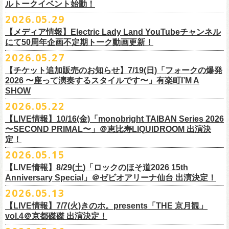
ルトークイベント始動！
素材 ： 綿100％
ローソン、
ミニストップ店舗にて直接払い戻しをさせていただきます。
＜オフィシャル抽選先行＞ 7/13(月)12:00～7/20(月・祝)23:59まで
発売日：7月4日(土)10:00〜
・富山県民小劇場ORBIS
◎「フォークの爆発2026 〜座って演奏するスタイルです〜」
サイズ：S / M / L / XL
ローソンで発券された⽅はローソンへ、
2026.05.29
ミニストップで発券された⽅は
https://
l-tike.com/st1/okuno1202-
1/
プレイガイド：イープラス
https://eplus.jp/sf/detail/
0039320001-
・バール・デ・美富味
7/5(日)兵庫・神戸クラブ月世界 開場15:30/開演16:00
＜製品サイズ＞
ミニストップへお⼿持ちの未使⽤
チケットをお持ちの上、ご来店くださ
他詳細はイベント公式サイトへ →
https://
breast.co.jp/okuno60th/
P0030682P021001?P1=
1221
【メディア情報】Electric Lady Land YouTubeチャンネル
・マリエ6F芝生広場
追加チケット＞2F立ち見席 ￥5,500（税込/ドリンク代別）
S ： 身丈66cm / 身幅55cm / 肩幅52cm / 袖丈21cm
い。実際の払戻⼿
順につきましては、下記URLをご確認ください。
ネクストロード 03-5114-7444（平日14～18時）
https://nextroad-
にて50周年企画不定期トーク動画更新！
・富山駅構内自由通路
＊ステージ上からの眺めになります
M ： 身丈70cm / 身幅58cm / 肩幅55cm / 袖丈23cm
https://l-tike.com/oc/lt/
haraimodoshi/
p.com/
contact/
チケット発売：7月6日 12時～
2026.05.27
＊自由席の方ご入場後、開演10分前のご案内を予定しています
L ： 身丈74cm / 身幅61cm / 肩幅58cm / 袖丈25cm
(注1)チケットの半券がもぎられているものについては、ご返⾦
対応を致
2027年にオープン50周年を迎える名古屋のライブハウスElectric Lady
プレイガイド：e-plus(イープラス)
発売日：7月2日(木)17:00〜
【チケット追加販売のお知らせ】7/19(日)「フォークの爆発
XL ： 身丈78cm / 身幅64cm / 肩幅61cm / 袖丈27cm
しかねます。
Land（通称E.L.L）でぴあ中部×フラワーカンパニーズの合同企画のトー
https://eplus.jp/sf/detail/
4562600001-P0030001
プレイガイド：イープラス
https://eplus.jp/sf/detail/0039320001-
2026 〜座って演奏するスタイルです〜」有楽町I’M A
※上記サイズはあくまでも目安の寸法です
(注2)チケット代以外の外⼿数料(配送⼿数料は除く)の返⾦
については、
クイベントシリーズ、vol.1の開催が8月31日(月)に決定！
フェスHP:
backonlivefes.com
SHOW
P0030685P021001?P1=1221
「フォークの爆発2026 ミニマル巡業 〜うたとギターとコーラスと〜」
「各種⼿数料券」が必要となります。
払い戻しの際に忘れずお持ちくだ
問：清水音泉 06-6357-3666（平日 15:00~18:00）
福島にて開催決定！
2026.05.22
さい。もし各種⼿
数料券を紛失された場合、外⼿数料のご返⾦
は致しか
日本のロック史を彩るさまざまバンドが出演し、ライブハウスシーン黎
info@shimizuonsen.com
ねますので何卒ご了承下さい。
【LIVE情報】10/16(金)「monobright TAIBAN Series 2026
明期ならではの驚きのエピソードから、まるで都市伝説のようなとんで
◎「フォークの爆発
2026
ミニマル巡業 〜うたとギターとコーラスと〜」
〜SECOND PRIMAL〜」＠恵⽐寿LIQUIDROOM 出演決
(注3) 払い戻しには「チケット」が必要です。払い戻し手続きより先に、
も逸話まで、これまでもさまざまな伝説が語られてきたてE.L.L。
※ミニマル巡業とは『
新たな試みとして歌とアコースティックギター一
定！
チケットの発券手続きの上、
再度Loppiにて払戻しお手続きください。
来年2027年にオープン50周年を控えたE.L.Lについて、フラカン鈴木圭介
本とコーラスと小
物の楽器などで構成するライヴ』です
(注4)夜間・早朝(21時～6時頃)は防犯対策として、
レジ内の現⾦が制限さ
2026.05.15
とグレートマエカワがホスト役となり、さまざまなバンドマン、シンガ
日時：
9/21(
月祝
)
開場
15:30/
開演
16:00
れております。その為、夜間・
早朝とその直前・直後の時間帯はつり銭
ー、関係者をゲストに迎えて語り明かすトークセッションを企画。
【LIVE情報】8/29(土)「ロックのほそ道2026 15th
会場：福島
Player
’
s Cafe
2027年にオープン50周年を迎える名古屋のライブハウスElectric Lady
◎
「SMILEY’S CONNECTION スマイリー原島 BIRTHDAY FESTIVAL
が 不⾜する場合がございますので、払い戻しは夜間・
早朝を避けてお⼿
このトークシリーズでは、E.L.L.にこれまで関わってきたミュージシャ
Anniversary Special」＠ゼビオアリーナ仙台 出演決定！
チケット料金：
4,800
円（税込
/
整理番号付
/
ドリンク代別） ※高校生以下
Land（通称E.L.L）でぴあ中部×フラワーカンパニーズの合同企画のトー
6days ～ ハメチ a-GOGO CARNIVAL!!～」
続きいただきますようお願い申し上げます。
ン、関係者、そして当時はファンだった人々とともに、まもなく50年を
2026.05.13
は当日
¥2,000
キャッシュバック（
当日年齢を証明できるもの（学生証、
クイベントシリーズを開始することが決定！
＜
day
２下北沢
CLUB Que
編＞
迎えるライブハウスの、ツワモノたちの記憶を語っていきます。配信や
10月、11月と自身初となるクラブクアトロ・
ワンマンツアーも決まって
保険証など）
のご提示が必要となります）
【LIVE情報】7/7(火)きのホ。presents「THE 京月観」
9
月
3
日
(
木
)
下北沢
CLUB Que
【ローソンチケットでご購入で、電子チケットをご選択の
インタビューでは語れない、ここだけの話もたくさん披露予定。
いるフラワーカンパニーズ、
2026年を右肩上がりに盛り上げる8箇所9公
一般チケット発売日：
7
月
18
日
(
土
)
vol.4＠京都磔磔 出演決定！
日本のロック史を彩るさまざまバンドが出演し、ライブハウスシーン黎
出演：
POLYSICS
／フラワーカンパニーズ／
SCOOBIE DO
お客様】
演のツアー開催決
定！
問い合わせ：ノースロードミュージック
明期ならではの驚きのエピソードから、まるで都市伝説のようなとんで