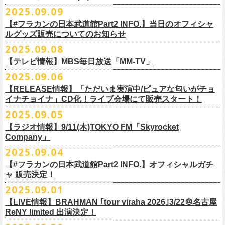
DJやついいちろう
Secret Artist：*後日発表
問い合わせ／SOGO TOKYO 03-3405-9999
2025.09.09
11月15日(土) 福井CHOP 16:30/17:00
■9月13日(土)19:00〜20:00 Inter FM「LOVE ON MUSIC」
Name the Night
Guest Artist : 鈴木圭介 (フラワーカンパニーズ)
11月16日(日) 神戸VARIT. 15:30/16:00
【#フラカンの日本武道館Part2 INFO.】当日のオフィシャ
＊鈴木圭介、グレートマエカワ生出演
ハモニカクリームズ
MC ：矢野きよ実
11月29日(土) 名古屋E.L.L 16:30/17:00
ルグッズ販売についてのお知らせ
https://www.interfm.co.jp/loveonmusic/
雅轟太鼓
料金：全席指定 ／ 前売 ￥6,500‐ 当日 ￥7,000‐ 入場時ドリンク代￥600-
11月30日(日) 静岡サナッシュ 15:30/16:00
2025.09.08
別途必要
9月20日(土)フラカンの日本武道館公演当日のグッズ販売ついてのお知ら
12月6日(土) 宇都宮HEAVEN’S ROCK VJ-2 16:30/17:00
◆お笑いステージ◆
チケット発売：2025年10月15日(水) 正午～
【テレビ情報】MBS毎日放送「MM-TV」
せです。
12月7日(日) 水戸LIGHT HOUSE 15:30/16:00
ですよ。
チケット受付：チケットぴあ Ｐコード 311-504
2025.09.06
12月13日(土) 盛岡CLUB CHANGE WAVE 16:30/17:00
■
9月8
日(月)27:20〜
MBS毎日放送「MM-TV」
ヨネダ2000
イープラス
https://eplus.jp/minnano-xmas/
☆グッズ販売：12:00〜予定（準備状況により、
少々お待ちいただく場合
本日開催された「フラカンの日本武道館 Part2 〜超・今が旬〜」こちら
12月14日(日) 弘前KEEP THE BEAT 15:30/16:00
【RELEASE情報】「ただいま実演中/ピュアな匂いがチョ
＊グレートマエカワ インタビューOA
================================================
お問合せ：並矢株式会社 052-683-5885 （平日10時から17時）
がございます）
のライブの模様がU-NEXTにて独占ライブ配信されることが決定！
イナチョイナ」CD化！ライブ会場にて販売スタート！
12月21日(日) 京都磔磔 15:30/16:00
◎「ドラデラ2025 爽やかアクキー」
※
リピート放送；
9/11(木)、9/12(金)、9/14(日)
☆ご購入商品を入れる袋のご用意はございませんので、
みなさまの方で
詳細は後日発表致します。
12月22日(月) 京都磔磔 18:30/19:00
2025.09.05
価格：800円(税込)
https://www.mbs.jp/mmtv/
文・天野史彬 写真：新保勇樹
ご準備をお願い致します
昨日開催しました「フラカンの日本武道館 Part2 〜超・今が旬〜」にて
2026年
サイズ：85 × 40ｍｍ
#MMTV_mbs
【ラジオ情報】9/11(木)TOKYO FM「Skyrocket
どうぞお楽しみに！
オフィシャルグッズを購入いただきありがとうございました。
1月17日(土) 長野CLUB JUNK BOX 16:30/17:00
Company」
▼
＊「フラカンの日本武道館 Part2 オフィシャルグッズ」につきまして
一部の商品を事後通販させていただくことが決定しました。
1月18日(日) 千葉LOOK 15:30/16:00
ーーーーーーーーーーーーーー
2025年９月20日、フラワーカンパニーズが10年ぶりとなる日本武道館ワ
2025.09.04
現金に加え、各種キャッシュレス決済もご利用いただけます。
対応ブ
1月24日(土) 高知X-pt. 16:30/17:00
■9月11日(木)17:00〜20:00 TOKYO FM「Skyrocket Company」
ンマン公演「フラカンの日本武道館Part2 〜超・今が旬〜」を開催した。
ランドは下記画像をご確認ください
商品を買い逃した方、追加で買いたいなという方、ぜひご利用くださ
【#フラカンの日本武道館Part2 INFO.】オフィシャルガチ
1月25日(日) 広島SECOND CRUTCH 15:30/16:00
＊鈴木圭介、グレートマエカワ 生出演
☆フラワーカンパニーズ presents 「DRAGON DELUXE 2025〜特別
熟練の凄みと、消えることのないみずみずしさを兼ね備えた演奏。派手
ャ 販売決定！
い。
1月27日(火) 四日市CLUB CHAOS 18:30/19:00
https://www.tfm.co.jp/sky/
編〜」【俺たちのザ・ベストテンPart2】
になり過ぎず、かと言ってストイックにもなり過ぎず。躍動するバンド
◎「チョイナチョイナTシャツ」
2025.09.01
1月31日(土) 札幌近松 16:30/17:00
日時：10月17日(金) Open 18:15 / Start 19:00
と楽曲の世界観を彩り、会場を鮮やかに彩った演出。ダブルアンコール
2025年9月20日(土)開催、フラワーカンパニーズ日本武道館ワンマンライ
価格：￥3,500（税込）
【 受付URL 】
2月4日(水) 下北沢シェルター 18:30/19:00
会場：名古屋DIAMOND HALL
【LIVE情報】BRAHMAN ｢tour viraha 2026｣3/22＠名古屋
までの全26曲、この10年間でリリースされてきた楽曲を中心としたリア
ブ「フラカンの日本武道館 Part2 〜超・今が旬〜」公演当日のオフィシ
ボディカラー：バニラ, グレイッシュパープル
https://capitalradioone.jp/
SHOP/387158/list.html
2月14日(土) 大阪バナナホール 16:30/17:00
ReNY limited 出演決定！
出演：
ルタイム感のあるセットリスト。すべてが「完璧だ！」と感嘆してしま
ャルグッズエリアにオフィシャルガチャが登場！
素材 ： 綿100％
2月15日(日) 岡山ペパーランド 15:30/16:00
フラワーカンパニーズ