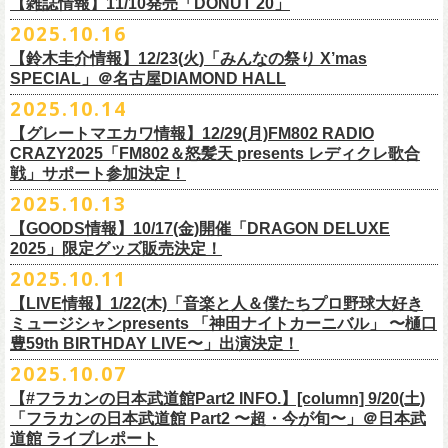
FILL BREWING
ーー過去ライブ映像配信スケジュール予定ーー
【雑誌情報】11/10発売「DONUT 20」
※購入枚数制限あり／お一人様2枚まで
受付
URL
：
https://l-tike.com/su-
xing-cyu/
予約開始：2025年11月16日(日)12:00〜
＊9/20(土)「フラカンの日本武道館 Part2 〜超・今が旬〜」ライブレポー
し2DAYSの2023年の映像も配信されること
が決定！
◎「フラカンの横浜アリーナ -リモートライヴ編- 〜生き続けてる事は最
▼視聴はこちら
みぞのくち醸造所
＊11/27(木)配信開始予定
※チケットの整理番号順での入場となります。
予約方法：Livepocketで受付
https://t.livepocket.jp/e/2q1m4
ト掲載
2025.10.16
武道館ライブ配信に先駆け、順次公開される予定です。
■11月10日(月)発売 「DONUT 20」
大のメッセージ！〜」
https://video.unext.jp/browse/feature/FET0012549
YOUNG MASTER（ドリンクアッパーズ）
◎「ゾロ目だョ全員集合!〜フラカン33年、野音99年〜」2022.9.23 日比
販売URL
https://skream.jp/livereport/2025/10/flower_companyz.php
【鈴木圭介情報】12/23(火)「みんなの祭り X’mas
＊グレートマエカワインタビュー掲載
https://video.unext.jp/browse/feature/FET0012549
横浜ビール
谷野外大音楽堂
https://eplus.jp/sf/detail/4428590001-P0030001
SPECIAL」＠名古屋DIAMOND HALL
どうぞお楽しみに！
【グレートマエカワ（フラワーカンパニーズ）「ロックンロールが降っ
ほか過去ライブ映像２作品も配信中！
横浜ベイブルーイング
2025.10.14
てきた日」】
＊12/4(木)配信開始予定
Riip Beer他（Ever Green Imports）
＊12/4(木)配信開始予定
注意事項
＊U-NEXT独占ライブ配信詳細
人生を変えた1枚のレコードについて訊く「ロックンロールが降ってきた
◎ フラワーカンパニーズ「神さまツアー」～年末恒例磔磔2デイズ～ 1
＊11/20(木)より配信中
【グレートマエカワ情報】12/29(月)FM802 RADIO
Y.MARKET BREWING
◎ フラワーカンパニーズ「神さまツアー」～年末恒例磔磔2デイズ～ 1
※営利目的のチケットの転売は固くお断り致します。転売チケットは入
◎フラワーカンパニーズ「フラカンの日本武道館 Part2 〜超・今が
日」に、先ごろ、二度目の日本武道館公演を成功させたフラワーカンパ
日目 2023.12.13 京都磔磔
◎「フラカンの横浜アリーナ -リモートライヴ編- 〜生き続けてる事は最
CRAZY2025「FM802＆怒髪天 presents レディクレ歌合
US BREWERY（近日発表！）
日目 2023.12.13 京都磔磔
場をお断りする場合もあ
旬〜」
ニーズのグレートマエカワが登場。自身の音楽人生とフラワーカンパニ
◎ フラワーカンパニーズ「神さまツアー」～年末恒例磔磔2デイズ～ 2
戦」サポート参加決定！
大のメッセージ！〜」
US BREWERY（近日発表！）
◎ フラワーカンパニーズ「神さまツアー」～年末恒例磔磔2デイズ～ 2
りますのでご注意ください。
年末恒例となっている大晦日ライブ「ヤングナイター」改め、「ヤング
配信日：2025年12月5日(金)19:00〜 ※見逃し配信あり
ーズの現在地を語る。
日目 2023.12.14 京都磔磔
＊11/27(木)より配信中
2025.10.13
US BREWERY（近日発表！）
日目 2023.12.14 京都磔磔
※撮影・録音・録画などは禁止とさせていただきます。また開場時のご
デーゲーム’25」の開催が決定！
視聴料：U-NEXT月額会員視聴無料配信URL：
https:
https://donutroll.tokyo/wd/20251110_donut20/
◎『フラワーカンパニーズ「ゾロ目だョ全員集合!〜フラカン33年、野音
自分の席以外の席取りは
【GOODS情報】10/17(金)開催「DRAGON DELUXE
//t.unext.jp/r/flowercompanyz
99年〜」2022.9.23 日比谷野外大音楽堂』
出演アーティスト：
ご遠慮ください。
2025」限定グッズ販売決定！
12月31日(水)＠新代田LIVE HOUSE FEVERにて、今年は14:00からライ
アホマイルド坂本（MC）
※飲食を伴うイベントのため、公演当日、体調不良や発熱症状のある方
ブスタート！
2025.10.11
＊U-NEXT過去ライブ作品配信詳細
10月17日(金)＠名古屋DIAMOND HALLにて開催するフラワーカンパニー
は、来場をご遠慮いただ
年越しのライブ配信はございません。
※配信開始日は変更になる場合があります
【LIVE情報】1/22(木)「音楽と人＆僕たちプロ野球大好き
＊＊＊＊＊＊
ズ presents 「DRAGON DELUXE 2025〜特別編〜」【俺たちのザ・ベス
2月6日（金）
きますようお願いいたします。
チケットの発売日は11月15日(土)。
10月25日(土)よりスタートしたフラワーカンパニーズ ワンマンツアー
ミュージシャンpresents 「神田ナイトカーニバル」 〜樋口
ーーー12/5(金)19:00〜U-NEXTにて独占ライブ配信開始！ーーー
トテンPart2】
◆音楽◆
※ミュージシャンによるトークイベントですが、音楽の話は一切いたし
「フラカンのチョイナチョイナ’25/’26」 ポスターをニワトリ堂にて限定
豊59th BIRTHDAY LIVE〜」出演決定！
①11/20(木)配信開始予定
◎フラワーカンパニーズ「フラカンの日本武道館 Part2 〜超・今が
の限定グッズとして、アクリルキーホルダーの販売が決定！
bird
ませんのでご了承くださ
今年も充実のライブ・
ツアー活動を行なってきたフラカンの2025年のラ
販売致します。
◎「フラカンの横浜アリーナ -リモートライヴ編- 〜生き続けてる事は最
2025.10.07
旬〜」
当日会場にて販売いたします。
THE LOCAL PINTS
い。
『音楽と人』で好評連載中のBUCK∞TICKのベーシスト・樋口豊のコラム
イブ納めとな
る今公演、どうぞお楽しみください！
10月30日(木)9:00〜販売開始となります。
大のメッセージ！〜」 2020.8.27 横浜アリーナ *無観客配信ライブ
配信日：2025年12月5日(金)19:00〜 ※見逃し配信あり
【#フラカンの日本武道館Part2 INFO.】[column] 9/20(土)
「タイガース、今年も優勝だ!!」から派生したトークイベント〈僕たち、
＊数に限りがございます。
視聴料：U-NEXT月額会員視聴無料
「フラカンの日本武道館 Part2 〜超・今が旬〜」＠日本武
◆お笑いステージ◆
公演に関するお問い合わせ LOFT9 Shibuya
プロ野球大好きミュージシャンです！〉presentsによるライヴの開催が決
◎フラワーカンパニーズ大晦日ライブ「ヤングデーゲーム’25」
②11/27(木)配信開始予定
配信URL：
https:
//t.unext.jp/r/flowercompanyz
道館 ライブレポート
レギュラー
https://www.loft-prj.co.jp/schedule/loft9/contact
定！
日時：12月31日（水）OPEN 13:30/ START 14:00