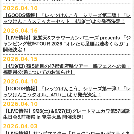
ー」の歌詞をデザインした「モンキーTシャツ」！
い。
証明できるもの（学生証、保険証など）
のご提示が必要となります）
チケット料金：全席指定¥3,500（税込） *未就学児童入場不可
hot.ne.jp/
☆オフィシャル先行☆
一般発売に先がけ、5/22(金)よりオフィシャル先行受付がスタート！
2026.04.16
≪受信可能ドメイン≫
l-tike.com
/
ent.
lawson.co.jp
一般チケット発売日：8月29日(土)
うつみようこ＆Yokoloco Band LIVE情報
チケット発売日：5月30日(土)10:00
5月15日(金)18:00 〜 5月24日(日)23:59
どうぞお見逃しなく！
4/30(木)恵比寿リキッドルーム公演より販売開始いたします！
＜お問合せ＞ローソンチケットインフォメーション
https:
//l-
【GOODS情報】「レッツけんこう」シリーズ第二弾！「レ
[オクノシンヤ(key)クハラカズユキ(ds)グレートマエカワ(b)竹安堅一(g)う
プレイガイド：チケットぴあ
https://t.pia.jp/
https://w.pia.jp/s/hosomichi26ofs/
tike.com/contact/
ッツけんこうステッカーセット」4/18(土)より発売決定！
つみようこ (vo.g)]
お問い合わせ：ell.SIZE 052-211-3997
＊本公演のチケットはチケット不正転売禁止法の対象となる「特定興行
◎「monobright TAIBAN Series 2026 〜SECOND PRIMAL〜」
2026.04.16
Electric Lady Landホームページ ＞
https://www.ell.co.jp/
入場券」となります
「レッツけんこう」シリーズ第二弾！ステッカーセットの発売が決定！
日時：2026年10月16日(金) 開場18:00/開演19:00
・6月5日(金) ＠名古屋TOKUZO
※本イベントはトークイベントです。当日はライブパフォーマンスはご
【LIVE情報】怒髪天&フラワーカンパニーズ presents 「ジ
4/18(土)SaToMansion 10th anniversary festival【南部事変 2026】公演よ
会場：恵⽐寿LIQUIDROOM
*ワンマン
ざいません。
ャンピング乾杯TOUR 2026 “オレたち足腰お達者くらぶ”」
◎「ロックのほそ道2026 〜15th Anniversary Special〜」
り販売開始いたします！
出演：モノブライト / フラワーカンパニーズ
18:30open 19:30start
開催決定！
「フォークの爆発2026 ミニマル巡業 〜うたとギターとコーラスと〜」
日時：2026年8月29日(土) 16:00 / 17:00
チケット料金：前売5,500円(税込/ドリンク代別/整理番号付)
京都のアイドルグループ・きのホ。の主催企画「THE 京月観」7/7(火)＠
予約￥5,000 当日￥5,500
編、長野での開催が決定！
2026.04.15
会場：ゼビオアリーナ仙台
一般チケット発売日：7月11日(土)
京都磔磔にフラワーカンパニーズの出演が決定！
https://www.tokuzo.com/2026Jun/20260605
出演：阿部真央 / クリープハイプ / Spitz / フラワーカンパニーズ（五十
2020年開催した「フラカンの横浜アリーナ」から続く＜フラカンの横浜
問い合わせ：ディスクガレージ https://info.diskgarage.com
【4/19(日) 鶴 5周⽬の47都道府県ツアー「鶴フェスへの道」
◎「フォークの爆発2026 ミニマル巡業 〜うたとギターとコーラスと〜」
音順）
ストーリー＞シリーズ、
福島県公演についてのお知らせ】
本日5月13日20:00から、チケットの先行抽選予約の受付もスタート！
◎「着ぐるみラッコのマグカップ」
・6月5日(土) ＠名古屋TOKUZO
※ミニマル巡業とは『
新たな試みとして歌とアコースティックギター一
料金：アリーナスタンディング￥10,000(税込・ブロック指定・入場整理
今年も8月23日(日)F.A.D YOKOHAMAにて開催決定！
＊オフィシャル先行受付＊
どうぞお見逃しなく！！
価格：￥2,000(税込）
2026.04.10
*ゲストあり：EDDIE（the 原爆オナニーズ）森田裕(バレーボールズ)
本とコーラスと小
今週末に出演を予定しておりました
物の楽器などで構成するライヴ』です
番号付)、スタンド指定席：￥10,000(税込)、車椅子席：￥11,000(税込)
期間：2026年5⽉22⽇(⾦) 18:00〜2026年5⽉31⽇(⽇) 23:59
カラー：グリーン , ホワイト
【GOODS情報】「レッツけんこう」シリーズ第一弾！「レ
17:00open 18:00start
日時：7/14(火) 開場18 : 30/開演19 : 00
お問い合わせ：ノースロードミュージック TEL 022-256-1000（営業時
◎「横浜ストーリー2026」
受付URL：
https://l-tike.com/monobright/
◎きのホ。presents「THE 京月観」vol.4
素材 ： ポリプロピレン
ッツけんこうタオル」4/11(土)より発売決定！
予約￥5,000 当日￥5,500
会場：
■2026年4月19日（日） 鶴 5周⽬の47都道府県ツアー「鶴フェスへの道」
長野
BAR THREE
間 平日11:00〜16:00）
日時：8月23日(日)Open 15:30 / Start 16:00
日時：2026年7月7日(火) 18:00 OPEN/18:30 START
サイズ：直径 約82mm × 高さ 約92mm
https://www.tokuzo.com/2026Jun/20260606
2026.04.10
チケット料金：4,800円（税込/整理番号付/ドリンク代別） ※高校生以下
福島県公演
HP:
https://rocknohosomichi.com
会場：神奈川・F.A.D
YOKOHAMA
会場：京都磔磔
容量／約340ml
お待たせしました、「レッツけんこう」シリーズの発売が決定！
は当日¥2,000キャッシュバック（
会場：福島県・OUTLINE 出演：鶴 / フラワーカンパニーズ
当日年齢を証明できるもの（学生証、
Instagram:
https://www.instagram.com/hosomichiofrock/
チケット料金：前売￥5,200（税込/整理番号付/
ドリンク代別）
【LIVE情報】9/26(土)＆9/27(日)グレートマエカワ第57回誕
出演：フラワーカンパニーズ / きのホ。
本体重量／約92g
第一弾として、「レッツけんこうタオル」が完成！
・6月7日(日)「Rainbow Hill 2026」」＠大阪 服部緑地・野外音楽堂
保険証など）
のご提示が必要となります）
X:
https://x.com/hosomichiofrock
生日会&前夜祭 in 奄美大島 開催決定!
※高校生以下は当日￥2,000キャッシュバック （当日年齢を証明できるも
チケット料金：¥4,800 (ドリンク代別途)
耐熱温度：140℃
4/11(土)「フラカンと行くザ50回転ズの故郷巡りツアー！」＠出雲アポロ
*イベント出演
一般チケット発売日：5月23日(土)
につきまして、鶴のオフィシャルサイトでお知らせがありましたとお
の(学生証、保険証など)
のご提示が必要となります）
2026.04.03
＊チケット先行抽選受付： 5/13(水)20:00~ 5/26(M火)23:59
耐冷温度：-40℃
公演より販売開始いたします！
開場/開演11:00 – 終演18:30予定
問い合わせ：長野CLUB JUNK BOX
り、延期となりました。
一般発売日:6月27日(土)
https://w.pia.jp/t/kinopo-
thekyogetsukan/
※ やわらかい乳白色と独特の透け感のあるマグカップです。
【LIVE情報】サンボマスター「ロックンロール デスティネ