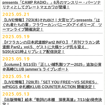
ネクストロード 03-5114-7444 (平日14～18時)
ム未収録集〜』を7月9日にリリースすることが決定！
https://www.youtube.com/watch?
v=kTtAgK2Iq4A&t=2345s
presents「CAMP RADIO」」6月のマンスリー・パーソナ
ての⼤切な曲がたくさんあると思います。
※宛名入れはひらがなのみとなります。（日付やメッセージ、イラスト
こちらの商品は受注生産販売となります（公演当日の販売は未定）。
合わせてお見逃しなく！
チケット料金：¥5,200(税込/整理番号付/
ドリンク代別途要)
全19曲75分、フルに収録された、これぞ真のとっておきの企画盤です。
リティとしてグレートマエカワが登場！
何より、メンバーにとっては全ての曲が⼤切な曲で、⼀年中⾏なってい
等は不可）
※全公演、高校生以下は当日¥2,000 キャッシュバック(当日年齢を証明で
どうぞお楽しみに！
■vol.2
るライブでは新旧問わず並列でセットリストに組み込まれ、今も⽣き続
※イベントの撮影・録音・録画（ライブ機能や画面録画含む）は一切禁
2025.05.21
今回3サイズをご用意（※写真 :鈴木圭介、グレートマエカワ S着用/ 竹安
＜番組情報＞
9月28日(日)岩手県盛岡市盛岡城跡公園を中心に開催される「いしがき
ラジオNikkei第１にて毎週木曜日21:30～22:10放
送「LOGOS
きるもの(学生証、
保険証など)のご提示が必要となります)
ゲスト：Hump Back
けています。
止とさせていただきます。
堅一 M着用/ミスター小西 L着用）、
『月刊フラカン武道館 Part2』
9月11日(木)、12日(金)＠仙台GIGSで開催されるスピッツ主催「ロックの
【LIVE情報】7/23(水)それゆけ！大宮セブンpresents「は
MUSIC FESTIVAL2025」にフラワーカンパニーズの出演が決定！
presents「CAMP RADIO」、
一般チケット発売日：
◎商品詳細
https://www.youtube.com/watch?
v=6XTayyWwFP0&t=6s
この全ての曲たちを改めてたくさんの⼈に知ってほしい、そんな気持ち
※整理番号での入場を予定しております。変更になる場合も御座います
前ポケット/背中部分にフラカンの日本武道館仕様のオリジナルタグ付
◾️vol.6
ほそ道2025」にフラワーカンパニーズの出演が決定！
ぐれ者たちの宴」フラワーカンパニーズ×アイボリーズ ツ
6月のマンスリー・パーソナリティをグレートマエカワが務めます ！
10/25〜12/22公演＞8月30日(土)
タイトル：HESOKURI ～オリジナルアルバム未収録集～
も込めて、
ので、予めご了承ください。
き、
ゲスト：TOSHI-LOW（BRAHMAN）
ーマンライブ開催決定！
フラワーカンパニーズの出演日は9月12日(金)になります。
チケットオフィシャル１次先行も本日よりSTART！
5月5 週目SPと6 月1週目、2週目の3本で豪華ゲストをお招きしお届けい
1/17〜3/14公演＞10月18日(土)
発売日：2025年7月9日
■vol.3
今回5名のライターさんと、四星球・北島康雄さんにご協⼒いただき、全
さらに、別途フラカンオリジナルデザインの布パッチをお付けします。
6月18日(水)21:00〜プレミア配信
2025.05.19
詳細は下記をチェック！
今年もやります！怒髪天との恒例”ジャンピング乾杯TOUR”！
たします。
品番：DQCL-3946
ゲスト：根本要（スターダスト☆レビュー）
曲レビュー企画を⾏うことになりました。
【対象商品】
（布パッチのデザインは後日！お楽しみに）。
本番URL：
https://youtu.be/Z9wrtIqELqE
5月31日(土)正午より、チケット先行受付もスタート！（〜6月10日
https://eplus.jp/ishigaki-fes/
今年は趣向を変えて、アコースティック＆トークコンサートで京都、甲
【#フラカンの日本武道館Part2 INFO.】『月刊フラカン武
価格：￥3,300(税込)
https://www.youtube.com/watch?
v=OMoBtAjSn-w
発売日：2025年7月11日(金)
(火)23:59まで）
府、松本にて開催決定！
道館 Part2』vol.5、ゲストに大槻ケンヂ氏を迎え、
収録楽曲：
「フラカンの音楽目録」reviewer
タイトル：歌詞（うた）の本棚 『深夜高速』
＊＊＊＊＊＊＊＊＊＊＊＊＊＊＊
＊アーカイブ配信中！
どうぞ、お見逃しなく！
◎「いしがきMUSIC FESTIVAL2025」
5/20(火)21時よりプレミア配信決定！
◎ラジオNikkei第１毎木21:30～22:10放
送
01. プライマル。
■vol.4：山里亮太（南海キャンディーズ）
天野史彬（ライター）
鈴木 圭介(著)/丹下 京子(絵)
事前販売受注期間：2025年6月28日(土)12:00〜7月20日(日)23:59まで
◾️vol.0 番組スタート直前スペシャル
日時：2025年9月28日(日)
本日よりHP先行も受付スタート！ぜひお早めに〜
「LOGOS presents「CAMP RADIO」」
2025.05.19
02. ハートのレース
https://youtube.com/live/_ipE-
Na37yY
大西健斗（ライター/SPICE編集部）
価格：￥2,200（税込）
受注受付url：web shop「ニワトリ堂」
ゲスト：スキマスイッチ
☆オフィシャル先行：5月31日（土）正午12:00〜6月10日（火）23:59
場所：岩手県盛岡市盛岡城跡公園を中心に開催
https://campradio.jp/
03．友達100万人
川上きくえ（ライター）
【column】5/11(日)「正しい哺乳類ツアー2025」追加公演
ISBN：9784845643035
https://flowercompanyzinc.stores.jp/
https://www.youtube.com/watch?v=BR4CmNuGCLg&t=28s
https://w.pia.jp/s/hosomichiofrock25of/
OFFICIAL SITE：
https://www.ishigaki-fes.jp/
☆HP先行
]10月19日（日）大阪城音楽堂にて開催される「OYZ NO YAON」＃007
5/29（木） 21:30～22:10；ゲスト・木村“Q太郎”至さん（ローディー）
04．そら（この空はあの空につながっている）
■vol.5
＠高崎CLUB jammer’s ライブレポート
北島康雄（四星球）
※対象商品は当日会場にてスタッフからお渡し致します。
お届け予定：9月10日(水)前後を予定
#いしがき2025
受付URL：
https://eplus.jp/jktour2
025-hp/
〜オヤジを愛したスパイ〜
6/ 5（木） 21:30～22:10；ゲスト・桜井秀俊さん（真心ブラザーズ
）
05. 青い吐息のように
ゲスト：大槻ケンヂ（筋肉少女帯/特撮/オケミス）
鈴木淳史（ライター）
2025.05.14
※こちら受注生産の商品となり、公演当日の販売は現状未定となってお
◾️vol.1
◎「ロックのほそ道2025」
#いしがきミュージックフェスティバル
受付期間：2025/5/30（金）21:00〜6/8（日）2
3:59
にフラワーカンパニーズの出演が決定！
※リピート放送：19日（木）21:30～22:10
06．セミ・ロング
https://www.youtube.com/watch?
v=1EMet2dx9d4
兵庫慎司（ライター）
【ローソンチケット】
ります。
ゲスト：加藤ひさし、古市コータロー（THE COLLECTORS）
日時：2025年9月12日(金) 17：15／18：00
【LIVE情報】7/28(月)「SET YOU FREE〜VS SERIES」
購入枚数制限：お1人様1公演につき4枚まで
6/12（木） 21:30～22:10；ゲスト・フミさん（POLYSICS） ※リピー
07. 天の神さまの言うとおり
ご購入はコチラから＞＞
購入を希望される方は事前販売受注期間内にてご注文ください。
https://www.youtube.com/watch?v=kTtAgK2Iq4A&t=2345s
会場：仙台GIGS
w/PIGGS ＠札幌KLUB COUNTER ACTION 開催決定！
只今から先行受付も開始！お申し込みはコチラ〜
ト：26日（木）21:30～22:10
08. スターな男
■vol.6
本日6/20(金)より「
フラカンの音楽目録」
と付したInstagramのオリジナ
※受付開始までにURL表示致します※
＊＊＊＊＊＊＊＊＊＊＊＊＊＊＊
出演：キタニタツヤ/SPITZ/フラワーカンパニーズ/Laura day
2025.05.13
◎「ジャンピング乾杯TOUR 2025 “山あり谷あり歌声一座のアコースティ
https://eplus.jp/ynks/
09．アンテな
ゲスト：TOSHI-LOW（BRAHMAN）
ルアカウントにて随時公開していきます！
喜多方、東京、松阪、福山の４箇所を回る、
フラワーカンパニーズの恒
■vol.2
romance（五十音順）
ック＆トークコンサート”」
＊発券手数料がお得
＊Radikoの「RN」にて全国でお聴きいただけます。
10. ザッツオーライ
【出版情報】絵本『歌詞の本棚 深夜高速』7/11(金)発売決
https://youtu.be/Z9wrtIqELqE
例アコースティック企画「
フォーク
の
爆発
2025 ～座って演奏するスタイ
※イベントチケットは、電子チケットでのお引き取りとなります。
テレビ埼玉の人気番組「それゆけ！大宮セブン」から誕生した芸人バン
◎「フラカンのオーバーオール」*オリジナル布パッチ付き
ゲスト：Hump Back
料金：1Fスタンディング／2F指定席/2F後方スタンディング ￥7,500-
10/17(金)名古屋DIAMOND HALLにて、フラワーカンパニーズ
9月4日(木)京都・磔磔 18:30/19:00 （問）清水音泉 06-6357-3666 (平日
＊全国LOGOSショップ店内でも放送されます。
11. 夜汽車のブルース
定！