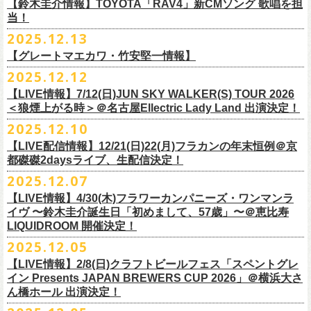
※高校生以下は当日¥2,000キャッシュバック（
当日年齢を証明できるも
ミスター小西(Vo)
当日あらゆる角度から切り取った写真を贅沢にまとめた72ページのフォ
【鈴木圭介情報】TOYOTA「RAV4」新CMソング 歌唱を担
配信日：2025年12月30日(火)正午
の（学生証、保険証など）
のご提示が必要となります）
ザ50回転ズとの対バンツアーが決定！
当！
奥野真哉(Key)
トブックも同梱したスペシャルパッケージ仕様で販売致します。
視聴料：U-NEXT月額会員視聴無料配信URL：
https:
一般チケット発売日：3月8日(日)
「フラカンと行くザ50回転ズの故郷巡りツアー！」と題し、ザ50回転ズ
中森泰弘(G)
2025.12.13
//t.unext.jp/r/flowercompanyz
TOYOTA「RAV4」の新CMソングの歌唱を鈴木圭介が担当
！
のメンバーの故郷、堺、出雲、徳島を２バンドで巡ります！
竹安堅一(G)
フラカンのweb shop「ニワトリ堂」、そして1/31(土)札幌公演よりフラカ
【グレートマエカワ・竹安堅一情報】
2025年12月17日発売とともに新作CMが公開され
ました。
◎「フォークの爆発2026 〜座って演奏するスタイルです〜」
4月4日(土) ,5日(日)に開催される「WALK INN FES! 2026 IN 桜島」にフ
グレートマエカワ(B)
ンのライブ会場にて販売がスタート！
＊以下過去ライブ作品も配信中
ナレーションも担当しております。
2025.12.12
7/4(土)岡山・倉敷新渓園敬倹堂 16:30/17:00 問：キャンディープロモ
ラワーカンパニーズの出演が決定！
一般チケット発売は1月31日。
クハラカズユキ(Dr)
完全生産限定盤のため売り切れ次第販売終了。どうぞお早めに！
『Maximum Top Beat!!』
◎「フラカンの横浜アリーナ -リモートライヴ編- 〜生き続けてる事は最
ぜひチェックしてください！
ーション岡山
どうぞお見逃しなく！
【LIVE情報】7/12(日)JUN SKY WALKER(S) TOUR 2026
フラワーカンパニーズが不定期で行なっている２マンライブ企画「シリ
チケット料金：前売¥5,500(税込/ドリンク代別途要/整理番号付)
3rd Anniversary of Top Beat Club
大のメッセージ！〜」 2020.8.27 横浜アリーナ *無観客配信ライブ
7/5(日)兵庫・神戸クラブ月世界 15:30/16:00 問：清水音泉
＜狼煙上がる時＞＠名古屋Ellectric Lady Land 出演決定！
◎「WALK INN FES! 2026 IN 桜島」
ーズ・人間の爆発」、SCOOBIE Dを迎え、2026年5月に奈良と岐阜での
チケット発売日：2/11(水・祝)
商品詳細：
うつみようこ＆Yokoloco Band “ワンマン！”
◎「ゾロ目だョ全員集合!〜フラカン33年、野音99年〜」
2022.9.23 日比
7/11(土)岐阜・郡上八幡Club Layla 16:30/17:00 問：クラブレイラ
日付：4月4日(土) ,5日(日) ※日割り発表は後日となります
◎「フラカンと行くザ50回転ズの故郷巡りツアー！」
開催が決定！
問い合わせ：十三GABU
LIVE Blu-ray+CD『フラカンの日本武道館 Part2 ～超・今が旬～』
2025.12.10
【公演日】2026/2/5 (木)
3月26日(木)＠KT ZEPP YOKOHAMAで開催される「PON pre WALK
谷野外大音楽堂
7/19(日)東京・有楽町I’M A SHOW 15:15/16:00 問：ネクストロード
会場：南栄リース桜島広場(桜島多目的広場野外ステージ)
日時：2026年4月9日(木) 18:30 OPEN / 19:00 START
内容：Blu-ray+2CD+LIVE PHOTO BOOK(72p） *三方背BOX仕様
【会場】荻窪 TOP BEAT CLUB
THIS WAY〜12年目でも終わらない青春の歌〜」にフラワーカンパニーズ
【LIVE配信情報】12/21(日)22(月)フラカンの年末恒例＠京
◎ フラワーカンパニーズ「神さまツアー」～年末恒例磔磔2デイズ～ 1
8/1(土)福岡・門司BRICK HALL 16:30/17:00 問：ブリックホール
出演：
会場：大阪・堺ファンダンゴ
2025年もお互いに充実のライブを展開してきた両者によるガチンコ対バ
◎フラカン＆ヨコロコ合同企画「俺たちのザ・ベストテン2026」東京編
価格：¥11,000(税込)
【開場/開演】19:00 / 19:30
の出演が決定しました！
都磔磔2daysライブ、生配信決定！
日目 2023.12.13 京都磔磔
8/2(日)福岡・門司BRICK HALL 15:30/16:00 問：ブリックホール
ーゲストアーティスト
出演：フラワーカンパニーズ、ザ50回転ズ
ン、熱すぎるステージになること必至！
【昭和の歌番組を代表する『ザ・ベストテン』のトリビュートLIVE。
発売日：2026年1月30日
【出演】うつみようこ＆Yokoloco Band
本日よりチケット最速先行受付も開始！
2025.12.07
2026年4月18日(土)岩手県二戸市九戸城跡で開催される、結成10周年を迎
◎ フラワーカンパニーズ「神さまツアー」～年末恒例磔磔2デイズ～ 2
チケット料金：5,500円（税込/整理番号付/ドリンク代別）
HEY-SMITH / RHYMESTER / バックドロップシンデレラ / KALMA / 打首
チケット料金：前売り 5,000円(ドリンク代別途)
一般チケット発売は3月8日。
数々の昭和歌謡のカヴァーだけの一夜】
販売場所：フラワーカンパニーズweb shop「ニワトリ堂」
【前売】5,000円 (+1D）
お見逃しなく〜
えるSaToMansion主催のイベント【南部事変 2026】にフラワーカンパニ
日目 2023.12.14 京都磔磔
【LIVE情報】4/30(木)フラワーカンパニーズ・ワンマンラ
※7/4＠倉敷はドリンク代なし、7/19＠東京は全席指定
獄門同好会 / 友部正人 / bacho / THE BOYS&GIRLS
※整理番号あり
どうぞお見逃しなく！
日時：5/19(火)開場18:30／開演19:00
（https://flowercompanyzinc.stores.jp/）、フラワーカンパニーズ ライブ
【当日】5,500円 (+1D）
ーズの出演が決定しました！
イヴ 〜鈴木圭介誕生日「初めまして、57歳」〜＠恵比寿
※高校生以下は当日¥2,000キャッシュバック（
当日年齢を証明できるも
/ SOIL&”PIMP”SESSIONS / フラワーカンパニーズ / SIX LOUNGE / THE
※小学生以上有料、未就学児童入場不可
会場：東京・荻窪TOP BEAT CLUB
会場
【発売場所】イープラス／Peatix
◎「PON pre WALK THIS WAY〜12年目でも終わらない青春の歌〜」
LIQUIDROOM 開催決定！
■U-NEXT問い合わせ：
https://help.
unext.jp/info-video/detail/
info403b
の（学生証、保険証など）
のご提示が必要となります）
FOREVER YOUNG / ENTH / Hump Back / The Birthday (クハラカズユ
チケット発売：2026年1月31日(土)午前10時～
◎フラワーカンパニーズpresents『シリーズ・
人間の爆発』
出演：
※完全生産限定盤のため、生産分完売次第販売終了
【一般発売日】12/13 10:00〜
日時：2026年3月26日(木) 開場17:30 / 開演18:30
◎SaToMansion 10th anniversary festival【南部事変 2026】
2025.12.05
一般チケット発売日：3月28日(土)
キ, ヒライハルキ, フジイケンジ)
イープラス
https://eplus.jp/sf/detail/
4450790001-P0030001
日時：5月30日(土) 開場 16:30 / 開演 17:00
真城めぐみ(Vo)
【イープラス URL】
https://eplus.jp/sf/detail/4450650001-P0030001
会場：KT ZEPP YOKOHAMA
▼CM 概要
日時：2026年4月18日(土) 開城 10:00 / 閉城 17:30 予定
ー鹿児島アーティスト
会場：奈良NEVER LAND
うつみようこ(Vo)
【LIVE情報】2/8(日)クラフトビールフェス「スペントグレ
【Peatix URL】
https://peatix.com/event/4740570
出演：Hump Back/四星球/フラワーカンパニーズ … and more!!
TOYOTA RAV4「LOVE FOREVER」篇
会場：岩手県二戸市九戸城跡
https://www.city.ninohe.lg.jp/info/335
人性補欠 / Tonto / その日暮らし / 花想い / Noisy Laf / 椿井紗代 / Wiθ /
日時：2026年4月11日(土) 16:30 OPEN / 17:00 START
出演：フラワーカンパニーズ/SCOOBIE DO
鈴木圭介(Vo)
イン Presents JAPAN BREWERS CUP 2026」＠横浜大さ
【入場順】1.イープラス 2.Peatix
チケット料金：¥5,0OO(1F立ち見)¥6,0OO 1Drink別(2F指定席)
＊TOYOTA「RAV4」オフィシャルサイト：
https:/
/toyota.jp/rav4/
その他詳細：SaToMansion 公式サイト：
https://satomansion.com/
Poly lism / DJ Msize /ともそだちBAND / +オーディショングランプリ
ん橋ホール 出演決定！
会場：島根・出雲アポロ
チケット料金：前売り¥5.200(税込/D別/整理番号付)
ミスター小西(Vo)
2026年2月 「初恋の嵐 西山達郎生誕祭～初恋の嵐 カモンアゲイン!2026
【問】TOP BEAT CLUB 03-6913-5433 info@topbeatclub.com
※1Drink別
竹原ピストルさん（バンド編成）との対バンライブが決定！
ーー
出演：フラワーカンパニーズ、ザ50回転ズ
一般チケット発売日：2026年3月8日(日)
奥野真哉(Key)
～」開催ゲストボーカルとして、