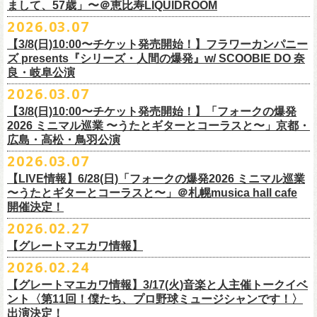
フラワーカンパニーズ presents「DRAGON DELUXE 2026」開催決定！
まして、57歳」〜＠恵比寿LIQUIDROOM
＊ライブハウス会場限定店頭先行：4/4(土) 12:00〜19:00
のみ
チケット料金：前売 ¥4,500(税込/ドリンク代別）
7月8月に開催するフラワーカンパニーズのアコースティック企画「フォ
・石巻 BLUE RESISTANCE店頭
2026.03.07
会場：国営みちのく杜の湖畔公園 北地区 エコキャンプみちのく
一般チケット発売日：4/25(土) 10:00
「DRAGON DELUXE」は、“名古屋のロックシーン活性化”、“
デビューか
ークの爆発2026 〜座って演奏するスタイルです〜」の一般チケット発売
〒986-0824 宮城県石巻市立町１丁目１－２－１
７
HP：
https://arabaki.com/
▼OFFICIAL HP先行
【3/8(日)10:00〜チケット発売開始！】フラワーカンパニー
5月23日(土)、24日(日)＠東京・錦糸公園で行われる「ニクオン2026」に
ら応援してくれている名古屋の皆さんへの恩返し”、“
名古屋への郷土愛”の
が3/28(土)10:00よりスタート！
*注意事項
【受付期間】4/4(土) 10:00 ～ 4/12(日) 23:59
ズ presents『シリーズ・人間の爆発』w/ SCOOBIE DO 奈
フラワーカンパニーズの出演が決定！
3つをテーマに掲げ、2012年より地元・
名古屋で開催しているフラワーカ
また、先日追加発表いたしました「フォークの爆発2026 ミニマル巡業 〜
東北地方在住者のみの先着販売となります
[GTR祭’26 SPECIAL BAND]
【当落・入金期間】4/15(水) 13:00 ～ 4/19(日) 21:00
良・岐阜公演
フラカンの出演はいずれか1日となります。
ンパニーズの主催イベント。
うたとギターとコーラスと〜」6/28(日)＠札幌musica hall cafeのチケット
１人１枚のみ購入可能
＊The Birthday (クハラカズユキ, ヒライハルキ, フジイケンジ)
【受付URL】
https://eplus.jp/g-freakfactory/
2026.03.07
THE BOYS&GIRLS 15th ANNIVERSARY TOUR《GO AHEAD 2026》に
も同じく3/28(土)10:00よりスタート！
住所記載の身分証確認持参の上、
それぞれのライブハウス店頭にて販売
＊ Paledusk
————————————————
フラワーカンパニーズの出演が決定！
◎「ニクオン2026」
【3/8(日)10:00〜チケット発売開始！】「フォークの爆発
15回目となる今年は初のアコースティックセットスタイル”
フォークの爆
します
・Kyeboad：高野勲
○枚数制限：お一人様2枚まで
7月23日(木)＠八王子RIPS にて、15周年お祝いさせていただきます！
日時：2026年5月23日(土)、24日(日) 11:00〜19:00 ※フラワーカンパ
2026 ミニマル巡業 〜うたとギターとコーラスと〜」京都・
発編”で開催！
購入は現金のみとなります
[GUEST GUITAR ＆ VOCALS]
○3歳以上のお客様はチケットが必要。「3歳未満のお子様」は保護者と一
ニーズの出演はいずれか1日
広島・高松・鳥羽公演
ゲストにお招きするのは、YO-KING、そしてヒグチアイ！
◎「フォークの爆発2026 〜座って演奏するスタイルです〜」
転売は固く禁止とさせていただきます
・うつみようこ
緒の場合は保護者1名につき1名まで入場無料。（保護者1名、「3歳未満
◎THE BOYS&GIRLS 15th ANNIVERSARY TOUR《GO AHEAD 2026》
会場：錦糸公園（東京都墨田区錦糸4-15-1）
2026.03.07
素敵な弾き語りをしてくださるお二人と共に、
贅沢な1日をお届けしま
7/4(土)岡山・倉敷新渓園敬倹堂 16:30/17:00 問：キャンディープロモ
公演当日も身分証を確認させて頂きます（U-22割も同様）
・菅原卓郎(9mm Parabellum Bullet)
のお子様」2名の場合は入場不可。）
日時：2026年7月23日(木) OPEN 18:30 / START 19:00
出演：フラワーカンパニーズ、勝手にしやがれ、馬場俊英、
松室政哉、
す。
ーション岡山
当日11:30〜整列開始いたします
【LIVE情報】6/28(日)「フォークの爆発2026 ミニマル巡業
・曽我部恵一
○今回のイベントに関しては、電子チケットまたは紙チケットとさせて頂
会場：八王子RIPS
ジャンクフジヤマ、THESE THREE WORDS、Ally CARAVAN、the
7/5(日)兵庫・神戸クラブ月世界 15:30/16:00 問：清水音泉
〜うたとギターとコーラスと〜」＠札幌musica hall cafe
近隣のご迷惑になるためそれ以前のお並びは禁止とさせていただき
ます
・竹安堅一(フラワーカンパニーズ)
きます。
出演：THE BOYS&GIRLS、フラワーカンパニーズ
Tiger、island etc.、BOΦGY 他
◎フラワーカンパニーズ presents 「DRAGON DELUXE 2026 〜フォーク
開催決定！
7/11(土)岐阜・郡上八幡Club Layla 16:30/17:00 問：クラブレイラ
その他詳細：
https://www.gip-web.co.jp/schedule/detail/8491#13568
・TAKUMA(10-FEET)
————————————————
チケット料金：5,000円/10代割：¥4,000 （税込/ドリンク代別)
入場/観覧：無料/オールスタンディング
の爆発編〜」
7/19(日)東京・有楽町I’M A SHOW 15:15/16:00 問：ネクストロード
問い合わせ：
2026.02.27
G.I.P.
https://www.gip-web.co.jp/t/info
・Duran
問い合わせ：
https://info.diskgarage.com/
その他詳細：
https://www.theboysandgirls.net/goahead26
アクセス：JR総武線「錦糸町駅」北口より徒歩3分、
東京メトロ半蔵門線
日時：2026年8月30日(日) 開場16:30 開演17:00
4/30(木)鈴木圭介57歳の誕生日に恵比寿
LIQUIDROOMNにてワンマンライ
8/1(土)福岡・門司BRICK HALL 16:30/17:00 問：ブリックホール
・TOSHI-LOW (OAU/BRAHMAN/the LOW-ATUS)
【グレートマエカワ情報】
「錦糸町駅」4番出口すぐ
会場：愛知＠名古屋 DIAMOND HALL
ブ、本日より一般チケットの発売がスタート！
8/2(日)福岡・門司BRICK HALL 15:30/16:00 問：ブリックホール
＊宮古公演
&KOHKI(OAU/BRAHMAN)
肉ハジケテ、音シタタル。 フードフェスと音楽フェスのコラボイベント
2026.02.24
出演：フラワーカンパニーズ（*アコースティックSET）、
YO-KING、ヒ
チケット料金：5,500円（税込/整理番号付/ドリンク代別）
日時：2026年7月26日(日) 開場 17:30 / 開演 18:00
・布袋寅泰
「ニクオン2026」
今年も開催！
5/4(月祝)5/5(火祝)＠大阪・泉大津フェニックスで開催される
グチアイ
【グレートマエカワ情報】3/17(火)音楽と人主催トークイベ
※7/4＠倉敷はドリンク代なし、7/19＠東京は全席指定
会場：岩手・カウンターアクション宮古
・ホリエアツシ(ストレイテナー)
墨田区を中心とした人気飲食店約20店舗が自慢の肉料理を披露。
ステー
「OTODAMA’26」にフラワーカンパニーズの出演が決定！
6月20日(土)、21日(日)に渋谷のライブハウスで開催される『YATSUI
チケット料金：前売 ¥5,500（税込/椅子席/整理番号付/ドリンク代別途
ント〈第11回！僕たち、プロ野球ミュージシャンです！〉
◎フラワーカンパニーズ・ワンマンライヴ
※高校生以下は当日¥2,000キャッシュバック（
当日年齢を証明できるも
出演：サンボマスター、フラワーカンパニーズ
・松尾レミ(GLIM SPANKY)
ジでは今年も極上のライブをお届け。
フラワーカンパニーズは5月5日(火祝)、10:00開場後の朝イチ！源泉テン
FESTIVAL! 2025』にフラワーカンパニーズの出演が決定！
出演決定！
要）
〜鈴木圭介誕生日「初めまして、57歳」〜
の（学生証、保険証など）
のご提示が必要となります）