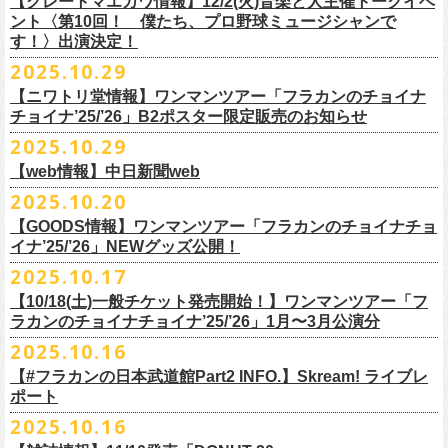
【グレートマエカワ情報】12/2(火)音楽と人主催トークイベ
翌週以降も過去のライブ映像を順次配信予定です。
ライブ、『フラワーカンパニーズ「ゾロ目だョ全員集合!〜フラカン33
GORA BREWERY
U-NEXT月額会員の方は、追加料金なくお楽しみいただけます。
1days視聴券 2,800円(税込)
出演：JUN SKY WALKER(S) 、フラワーカンパニーズ
ント〈第10回！ 僕たち、プロ野球ミュージシャンで
様々な会場でのフラカンのライブをぜひお楽しみください！
年、野音99年〜」2022.9.23 日比谷野外大音楽堂』に続く第3弾、第4弾と
Godspeed Brewery（The Slop Shop）
2days視聴券 5,000円(税込)
チケット料金：6,600円（税込）＋ドリンクオーダー ※未就学児入場不可
す！〉出演決定！
して、
しまなみブルワリー
翌週以降も過去のライブ映像を順次配信予定です。
視聴チケット販売期間：12/08（月）21:00〜12/30(火) 19:00
一般チケット発売日：2026年1月24日(土)
2025.10.29
＊11/27(木)正午配信開始
年末恒例となった京都磔磔での2デイズライブ、2023年に開催されたフラ
Shimoda Brewing Company
様々な会場でのフラカンのライブをぜひお楽しみください！
【公演詳細】
視聴チケット販売URL：
https://eplus.jp/fc-st/
問い合わせ：E.L.L. 052-201-5004
◎『フラワーカンパニーズ「ゾロ目だョ全員集合!〜フラカン33年、野音
ワーカンパニーズ「神さまツアー」～年末恒例磔磔2デイズ～の1日目、2
【ニワトリ堂情報】ワンマンツアー「フラカンのチョイナ
Streetlight Brewing
公演タイトル：第10回！ 僕たち、プロ野球大好きミュージシャンです！
JUN SKY WALKER(S) オフィシャルサイト
http://junskywalkers.jp/
99年〜」2022.9.23 日比谷野外大音楽堂』
日目それぞれの映像を同時配信がスタート！
チョイナ’25/’26」B2ポスター限定販売のお知らせ
SEOUL BREWERY（エムエスエンタープライズ）
＊11/20(木)正午配信開始
日時・会場：12月2日（火）LOFT9 Shibuya
▼視聴はこちら
U-NEXT月額会員の方は、追加料金なくお楽しみいただけます。
立飛麦酒醸造所
◎「フラカンの横浜アリーナ -リモートライヴ編- 〜生き続けてる事は最
2025.10.29
（
https://www.loft-prj.co.jp/schedule/loft9/access
）
2026年1月12日(月祝)＠仙台darwinで開催される四星球企画「毛が生えた
https://video.unext.jp/browse/feature/FET0012549
CHORYO
Craft
Beer
大のメッセージ！〜」 2020.8.27 横浜アリーナ *無観客配信ライブ
開場／開演： 17:45／18:30
日」にフラワーカンパニーズの出演が決定！
【web情報】中日新聞web
様々な会場でのフラカンのライブをぜひお楽しみくださいね。
DevilCraft Brewing
▼視聴はこちら
（終演予定：21:15）
2025.10.20
9月20日(土)
に開催した日本武道館公演『フラカンの日本武道館 Part2 〜
Totopia Brewery
https://video.unext.jp/browse/feature/FET0012549
■10月28日(火)公開 中日新聞web
出演ミュージシャン： ※五十音順
◎四星球企画「毛が生えた日」
超・今が旬〜』、このライブの模様がU-NEXTにて12/
5(金)19:00〜独占ラ
＊U-NEXT独占ライブ配信詳細
そして、いよいよ12/5(金)19:00〜「フラカンの横浜アリーナ -リモートラ
【GOODS情報】ワンマンツアー「フラカンのチョイナチョ
Trap Door Brewing他（AQベボリューション）
【動画】名曲「深夜高速」やディープな名古屋の魅力を語る フラワー
イノウエアツシ（ニューロティカ／横浜DeNAベイスターズ）、ウエノコ
日時：2026年1月12日(月祝) OPEN 15:30 / START 16:00
イブ配信されることが決定！
イナ’25/’26」NEWグッズ公開！
◎フラワーカンパニーズ「フラカンの日本武道館 Part2 〜超・今が
イヴ編- 〜生き続けてる事は最大のメッセージ！〜」U-NEXT独占配信
奈良醸造
カンパニーズ・鈴木圭介さん、イラストレーター・丹下京子さん対談
ウジ（the
会場：仙台darwin
全国のライブハウスを主戦場とし”メンバーチェンジなし、
活動休止な
旬〜」
がスタート！
2025.10.17
NOVORU
＊U-NEXT独占ライブ配信詳細
https://www.chunichi.co.jp/article/1151332
HIATUS、Radio Caroline／広島東洋カープ）、オカモト”MOBY”タクヤ
出演：四星球、フラワーカンパニーズ、SCOOBIE DO
10/25(土)＠熊本Djangoよりスタートするフラワーカンパニーズ ワンマン
し”で全国各地でライブ・
ツアーを続けているフラカンが、結成36年
配信日：2025年12月5日(金)19:00〜 ※見逃し配信あり
合わせてどうぞお楽しみに！
NOMCRAFT BREWING
◎フラワーカンパニーズ「フラカンの日本武道館 Part2 〜超・今が
(SCOOBIE DO ／MLB
チケット料金：¥4,200(税込/ドリンク代別)
四星球・北島康雄くんのトークライブに鈴木圭介の出演が決定！
【10/18(土)一般チケット発売開始！】ワンマンツアー「フ
ツアー「フラカンのチョイナチョイナ’25/’26」ら販売するNEWグッズを
で”超・今が旬”
と自負し10年振りに挑んだ2度目の日本武道館ライブ。
視聴料：U-NEXT月額会員視聴無料
Nomodachi Brewing
旬〜」
解説者)、グレートマエカワ（フラワーカンパニーズ／中日ドラゴン
一般チケット発売日：11月29日(土)
ラカンのチョイナチョイナ’25/’26」1月〜3月公演分
公開！
その模様を10年前の武道館ライブ映像をはじめフラカンのMVも
数多く手
配信URL：
https:
//t.unext.jp/r/flowercompanyz
＊12/4(木)正午配信開始
箱根ビール醸造所
配信日：2025年12月5日(金)19:00〜 ※見逃し配信あり
ズ）、樋口豊
問い合わせ：ジー・アイ・ピー tel022-222-9999
◎『僕？僕は君だよ 76日前の』
2025.10.16
掛けている映像監督・番場秀一氏がリアルに映し出します。
◎ フラワーカンパニーズ「神さまツアー」～年末恒例磔磔2デイズ～ 1
HAMAMATSU BEER
視聴料：U-NEXT月額会員視聴無料
（BUCK∞TICK／阪神タイガース）
日時：2025年12月5日(金)開場18:45 / 開演19:30
【#フラカンの日本武道館Part2 INFO.】Skream! ライブレ
日目 2023.12.13 京都磔磔
B.M.B BREWERY
配信URL：
https:
//t.unext.jp/r/flowercompanyz
司会：金光裕史（音楽と人編集部／阪神タイガース）
＊一般発売に先がけ、HP先行あり！
会場：東京・西早稲田BLAH BLAH BLAH
ポート
さらにこの配信を記念し、同じくU-NEXTにて、
2020年開催の横浜アリー
ーー過去ライブ映像配信スケジュールーー
◎ フラワーカンパニーズ「神さまツアー」～年末恒例磔磔2デイズ～ 2
Far Yeast Brewing
料金：前売￥4,000 ※税込／要1オーダー（500円以上）
＜
HP
先行＞
出演：北島康雄(四星球) ゲスト：鈴木圭介(フラワーカンパニーズ)
ナでの無観客配信ライブ、
2022年開催の日比谷野音ライブ、
そして年末
2025.10.16
日目 2023.12.14 京都磔磔
FARMENTRY
チケット一般発売日：11月8日（土）10時〜
受付期間：
11
月
13
日
(
木
)10:00
～
11
月
20
日
(
木
)
23:59
チャージ：前売¥3000/当日¥3500(+1drink ¥600)
■10月16日(木)公開 Skream!
恒例となっている京都のライブハウス磔磔でのセットリ
ストほぼ被りな
＊11/20(木)より配信中