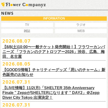
NEWS
INFORMATION
TV
ラジオ
雑誌
WEB
2026.08.07
【8/8(土)10:00〜一般チケット発売開始！】フラワーカンパ
ニーズ 「フラカンのクアトロツアー2026」渋谷、広島、梅
田、名古屋
2026.08.05
今秋開催！自身初となるクラブクアトロ・ワンマンツアー、8/8(土)一般
【GOODS情報】チャリティーグッズ「思いのチャーム」新
チケット発売がスタート！
色販売のお知らせ
どうぞお早めに〜
2026.07.31
【LIVE情報】11/2(月)「SHELTER 35th Anniversary
チャリティーグッズ「思いのチャーム」（リフレクターチャーム）の再
Finale ” ZeppがSHELTERになります ” DAY2」＠Zepp
販が決定致しました。
Diver City Tokyo 出演決定！
白、緑、赤オレンジの３つの新色展開で、
2026.07.31
8/23(日)フラワーカンパニーズ ワンマンライブ「横浜ストーリー2026」