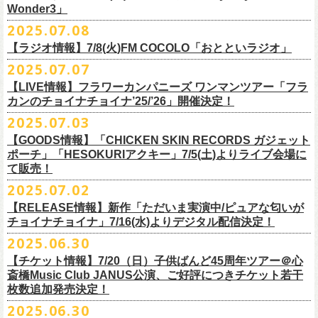
一般チケット発売日：
Wonder3」
③この
#フラカン
キャンペーンポストをリポストしてください
ゲスト：スキマスイッチ
◎7/16(水)デジタルリリース
10/25〜12/22公演＞8月30日(土)
◎「FUNKIST & RED JETS & MAIRO 25th Anniversary LIVE」
encore
2025.07.08
https://www.youtube.com/watch?
＊「ただいま実演中 / ピュアな匂いがチョイナチョイナ」
v=BR4CmNuGCLg&t=28
■7月11日(金) 14:00〜18:45 エフエム長崎「Fly-Day Wonder3」
1/17〜3/14公演＞10月18日(土)
日程：2025年10月5日(日) OPEN 16:00 START 16:25
EN1 涙よりはやく走れ
上記①②③を行って、キャンペーンへの応募が完了。
https://SPACESHOWERFUGA.lnk.
to/tadaima_pure
【ラジオ情報】7/8(火)FM COCOLO「おとといラジオ」
＊鈴木圭介、グレートマエカワ コメントOA！
会場：富山MAIRO
EN2 はぐれ者讃歌
抽選で、合計6名様にスペシャルグッズを
プレゼントいたします！
■vol.1
https://www.fmnagasaki.co.jp/program/wonder3/
2025.07.07
出演：フラワーカンパニーズ、FUNKIST、RED JETS、THE
EN3 真冬の盆踊り
■7月8日(火)18:00〜19:00 FM COCOLO「おとといラジオ」
ゲスト：加藤ひさし、古市コータロー(THE COLLECTORS)
＊「ザッツオーライ」
SANDMA（O.A）
【LIVE情報】フラワーカンパニーズ ワンマンツアー「フラ
＊鈴木圭介、グレートマエカワ コメントOA！
9/20(土)「フラカンの日本武道館 Part2 〜超・今が旬〜」開催に向け、た
https://www.youtube.com/watch?
https://SPACESHOWERFUGA.lnk.
v=kTtAgK2Iq4A&t=2345s
to/thatsallright
カンのチョイナチョイナ’25/’26」開催決定！
チケット料金：前売:¥5000 ※入場時別途ドリンク代¥600要
encore2
https://x.com/ototoi_radio
くさんの人にフラカンの魅力を届けてくださいね！
2025年9月20日(土)開催、フラワーカンパニーズ日本武道館ワンマンライ
プレイガイド：
https://eplus.jp/sf/detail/4369140001
EN4 NUDE CORE ROCK’N’ROLL
2025.07.03
ブ「フラカンの日本武道館 Part2 〜超・今が旬〜」オフィシャルグッズ
■vol.2
＊「すべての若さなき野郎ども」
スペシャルグッズ内容；
を一挙公開！
ゲスト：Hump Back
https://SPACESHOWERFUGA.lnk.
to/subetenowkasanakiyaroudomo
【GOODS情報】「CHICKEN SKIN RECORDS ガジェット
◎世界でひとつだけのフラカンオリジナルTシャツ（「フラカンの日本武
そして、本日より、事前通販受付をスタートいたします。
https://www.youtube.com/watch?
v=6XTayyWwFP0&t=6s
ポーチ」「HESOKURIアクキー」7/5(土)よりライブ会場に
道館 Part2」ライブ写真をプリント・デザインしたTシャツ）：1名様
て販売！
＊「友達100万人」
◎「フラカンの日本武道館 Part2」グッズ サイン入り（何が届くかはお
一部商品は製造に時間を要するため、7/22(火)より生産開始となります。
■vol.3
https://SPACESHOWERFUGA.lnk.
to/tomodachihyakumannin
2025.07.02
フラワーカンパニーズ 新作グッズが登場！
楽しみ）：5名様
それを踏まえ、【7/21(月祝)23:59まで】にご注文いただいた超早期ご購
ゲスト：根本要（スターダスト☆レビュー）
◎うつみようこ＆YOKOLOCO BAND
【RELEASE情報】新作「ただいま実演中/ピュアな匂いが
入対象の方には、確実にお届け＆超早期ご注文特典ステッカー（裏面に
https://www.youtube.com/watch?
v=OMoBtAjSn-w
日時：12/23(火)Open 18:00 / Start 19:00
チョイナチョイナ」7/16(水)よりデジタル配信決定！
充電器やケーブル、モバイルバッテリーなどまとめて持ち運びできる
※キャンペーン参加にはXアカウントが必要となります。
メンバーからのお礼メッセージ入り）をお付けいたします！
会場：京都磔磔
2025.06.30
「CHICKEN SKIN RECORDS ガジェットポーチ」、
※賞品の選択は出来ません。予めご了承ください。
■vol.4：山里亮太（南海キャンディーズ）
フラワーカンパニーズが20枚目のアルバム『正しい哺乳類』
を今年1月に
チケット料金：前売¥5000 / 当日¥5500
7/9(水)に発売する企画アルバム『HESOKURI ～オリジナルアルバム未収
【チケット情報】7/20（日）子供ばんど45周年ツアー＠⼼
7/22(火)以降のご注文＆公演当日ご購入の方にもなるべくお届けできるよ
https://youtube.com/live/_ipE-
Na37yY
リリースしたばかりの中、早くも新曲2曲を制作！
チケット取り扱い：
録集～』発売を記念した「HESOKURIアクキー」、
斎橋Music Club JANUS公演、ご好評につきチケット若干
★応募方法
う製作したいと思いますが、商品によって、場合によっては完売となる
そのタイトルは「ただいま実演中」と「
ピュアな匂いがチョイナチョイ
・磔磔店頭（販売中）
こちらの2種を
7/5(土)フラワーカンパニーズ アコースティック・ワンマ
枚数追加発売決定！
1.キャンペーン公式ページ
https://flowercompanyz.mixlist.app/
にアクセ
可能性がございます。ご希望の方はどうぞお早めにご注文ください！
■vol.5
ナ」。
・7/12(土)10:00〜7/24(木)23:59 イープラスプレオーダー
ンツアー 「フォークの爆発2025～座って演奏するスタイルです～」＠
喜
2025.06.30
スします。
ゲスト：大槻ケンヂ（筋肉少女帯/特撮/オケミス）
出来立てほやほやの今2曲をダブルAサイドシングルとして7/
16(水)にデジ
・8/9〜 一般発売（イープラス）