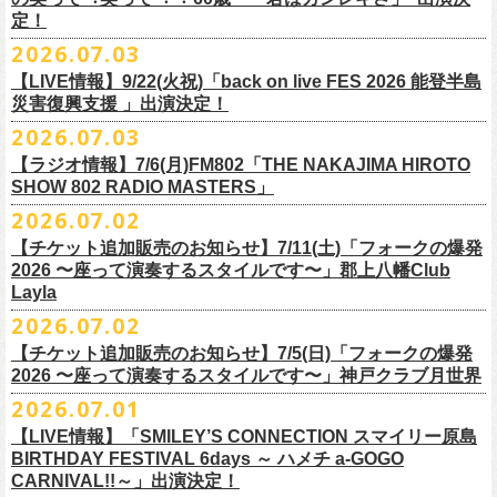
また払い戻しのご希望の方は、大変お手数ですが、来月8月末までに、
定！
福島県公演
・ファンクラブ優先でご購入の方は ヤングフラワーズ
開場15:30 開演16:00
2026.07.03
flocommail@youngflowers.jp まで
↓
【LIVE情報】9/22(火祝)「back on live FES 2026 能登半島
・プレイガイドでご購入の方は flowerotegami@gmail.com まで
災害復興支援 」出演決定！
◎フラワーカンパニーズ 「フラカンのクアトロツアー
ご連絡いただきますようお願い致します。
＜振替日程＞
2026.07.03
2026」
◎チャリティーグッズ「思いのチャーム」（*リフレクターチャーム）
ご来場くださる皆様はどうぞお気をつけて会場までいらしてください。
【ラジオ情報】7/6(月)FM802「THE NAKAJIMA HIROTO
■2026年12月18日（金） 鶴 5周⽬の47都道府県ツアー「鶴フェスへの
価格：各600円（税込）
11月1日、2日に@Zepp DiverCity Tokyoで開催されるSHELTER35周年を
SHOW 802 RADIO MASTERS」
道」福島県公演
・10/10(土)渋谷クラブクアトロ OPEN 16:15 START 17:00 問：ネ
カラー：白、緑、赤オレンジ
締めくくるファイナル2DAYSイベント「SHELTER 35th Anniversary
フラワーカンパニーズ メンバー、スタッフ一同
2026.07.02
開場18:30 開演19:00
クストロード
Finale ” ZeppがSHELTERになります ” 」のDAY2にフラワーカンパニーズ
■7月6日(月)14:00〜17:51 FM802「THE NAKAJIMA HIROTO SHOW 802
会場：福島県・OUTLINE 出演：鶴 / フラワーカンパニーズ
チケットぴあ
【チケット追加販売のお知らせ】7/11(土)「フォークの爆発
の出演が決定！
RADIO MASTERS」
9/19(土)開催「いしがきMUSIC FESTIVAL2026」に出演決定！
※開場開演時間が変更になります。ご注意ください。
イープラス
2026 〜座って演奏するスタイルです〜」郡上八幡Club
SHELTER35周年を締めくくるファイナルをサバシスターと一緒にお祝い
＊鈴木圭介、グレートマエカワ 生出演(17:00台出演予定）
今年はマチナカステージにてアコースティックライブの出演となりま
詳細：
https://afrock.jp/live/
21483/
ローチケ
Layla
させていただきます！
https://funky802.com/masters/
す。
2026.07.02
8/1(土)12:00よりチケット一般発売スタート！
・10/24(土)広島クラブクアトロ OPEN 16:15 START 17:00 問：キ
◎「SHELTER 35th Anniversary Finale ” ZeppがSHELTERになります ”
【チケット追加販売のお知らせ】7/5(日)「フォークの爆発
お待ちしております！
ーーーーーーーーーーー
ャンディー・プロモーション
DAY2」
2026 〜座って演奏するスタイルです〜」神戸クラブ月世界
＊振替公演にご来場が難しい方へ以下払い戻しのご案内です。
チケットぴあ
日時：2026年11月2日(月)
2026.07.01
◎「いしがきMUSIC FESTIVAL2026」
イープラス
会場：Zepp DiverCity Tokyo
日程：2026年9月19日(土)
【LIVE情報】「SMILEY’S CONNECTION スマイリー原島
ローチケ
＜払い戻し期間＞
出演：サバシスター、フラワーカンパニーズ
BIRTHDAY FESTIVAL 6days ～ ハメチ a-GOGO
会場：岩手県盛岡市盛岡城跡公園を中心に開催
チケット料金：オールスタンディング：¥3,935、２Ｆ指定：¥3,935 ※
7月13日 10:00～7月27日 23:59
◎「Handmade Rockふきん」
CARNIVAL!!～」出演決定！
チケット発売日：8月1日(土)12:00
・10/25(日)梅田クラブクアトロ OPEN 15:15 START 16:00 問：清
ドリンク代別 ※未就学児入場不可
価格：￥1,200(税込）
※TSURUKAI先行、
その他プレイガイドなどで4月19日福島公演のご購入