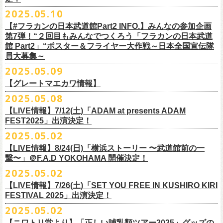
インスタグラムアカウント：
ルです〜」の一般チケットが今週末より発売開始！
※本受付は、スマートフォンからのみお申し込みいただけます。
ド・アイボリーズとフラワーカンパニーズとの異色対バンが決定！
■価格：20,000円(税込) ※送料別（一律：1100円）
https://www.youtube.com/watch?v=6XTayyWwFP0&t=6s
（tax in/1F・2Fスタンディングは整理番号付/ドリンク代別）
presents「DRAGON DELUXE 2025」の開催が決定！
12:00〜17:00)/info@shimizuonsen.com
◎「OYZ NO YAON ＃007 〜オヤジを愛したスパイ〜」
12. スタンドアローン
2025.05.10
◎「フラカンの音楽目録」
7/5(土)喜多方、7/6(日)東京、8/3(日)福山公演は5/25(日)10:00より発売、
フィーチャーフォン、BlackBerry、WindowsPhone、タブレット端末
アイボリーズはマヂカルラブリー・村上（ギター）、囲碁将棋・根建太
■仕様
お問い合わせ：ノースロードミュージック TEL 022-256-1000（営業時
9月6日(土)山梨・甲府桜座 16:30/17:00 （問）FOB新潟 025-229-5000
日時：2025年10月19日(日) 15:30開場∕16:00開演
13. 飛び跳ねマーチ
https://www.instagram.com/
flowercompanyz_mokuroku
7/31(木)松阪公演のみ、諸事情により5/26(月)10:00からの発売に変更とな
（iPad、Android）からのお申し込みはできません。
一（ベース）、GAG・SJ（キーボード）、すゑひろがりず・南條庄助
生地：デニム
■vol.3
間 平日11:00〜16:00）
「DRAGON DELUXE」は、“名古屋のロックシーン活性化”、“
デビューか
【#フラカンの日本武道館Part2 INFO.】みんなの参加企画
http://fobkikaku.co.jp
会場：大阪城音楽堂
14. 40
ります。
※ご利用には、ローソンWEB会員(無料)への登録が必要になります。
（ドラム）、そしてジェラードン・アタック西本（ボーカル）の5人で
厚さ：11オンス
ゲスト：根本要（スターダスト☆レビュー）
第7弾！“２回目もみんなでつくろう「フラカンの日本武道
HP：
https://www.north-road.co.jp/detail/detail.php?eid=87091
ら応援してくれている名古屋の皆さんへの恩返し”、“
名古屋への郷土愛”の
9月7日(日)長野・松本上土劇場 16:00/16:30 （問）FOB新潟 025-229-
出演：スターダスト☆レビュー / 怒髪天 / フラワーカンパニーズ / 笑い飯
15．気持ちいい顔でお願いします
館 Part2」“ポスター＆フライヤー大作戦～日本全国宣伝隊
2023年6月に結成。
■サイズ（cm）
https://www.youtube.com/watch?v=OMoBtAjSn-w
公式X：
https://x.com/hosomichiofrock
3つをテーマに掲げ、2012年より地元・
名古屋で開催しているフラワーカ
5000
http://fobkikaku.co.jp
チケット料金：
16．すべての若さなき野郎ども
員大募集～
エレキセットとは一味違ったフラカンのアコースティックライブ、どう
<受付期間>
番組の中でアイボリーズのオリジナル曲として、アタック西本が書いた
ウエスト/ヒップ/ワタリ/裾幅/股下
ンパニーズの主催イベント。
出演：怒髪天、フラワーカンパニーズ
【指定席】前売料⾦(税込)：
¥7200
17．ディスイズナゴヤ
ぞお楽しみに！
2025年7月2日(水)18:00 ～ 2025年7月6日（日）22:00 (入金終了23:00)ま
歌詞にフラカンメンバーが作曲、アレンジを担当したことがきっかけ
S ＞ 100 / 111 / 37 / 26 / 68
■vol.4：山里亮太（南海キャンディーズ）
2025.05.09
チケット料金：全自由 前売￥6,900-（ドリンク代別）＊未就学児童入場
【芝⽣⾃由席】前売料⾦(税込)：
¥6900
今年2025年9月20日(土)開催「フラカンの日本武道館 Part2 〜超・今が
18．失格（2013 Mix ver.)
で
で、今回の対バンが実現しました！
M ＞ 105 / 116 / 38 / 26.5 / 70
https://youtube.com/live/_ipE-Na37yY
14回目となる今年はいつもと趣向を変え、9/20(土)開催「
フラカンの日本
【グレートマエカワ情報】
不可(小学生以上のご入場される方全てにチケット必要)
問い合わせ：清⽔⾳泉 06-6357-3666 (平⽇12:00〜17:00) /
旬〜」、今回も日本全国各地からたくさんの方に集まっていただけるよ
19．どっち坊主大会
◎フラワーカンパニーズ アコースティック・ワンマンツアー
※上記受付期間内でも、規定枚数に達し次第、受付は終了させていただ
L ＞ 110 / 121 / 39 / 27 / 72
武道館Part2 〜超・今が旬〜」
のアフターパーティー的イベントとして親
一般チケット発売日：7月19日(土)
info@shimizuonsen.com
うに！全国より”フラカンの日本武道館 日本全国宣伝隊員“を大募集致しま
2025.05.08
「
フォーク
の
爆発
2025～座って演奏するスタイルです～」
きます。
一般チケットは6/8(日)より発売開始！
※商品の特性上、サイズ表記から1～2cm程度の誤差が生じる場合がござ
◾️vol.5
◎押競満寿「オクノマサヒコのDJ Dinners〜2025、初夏〜」
しい仲間たちをゲストに
迎えての特別編を企画。
す！
※こちらの商品は、Sony Music Shop、ライブ会場での販売となります
【LIVE情報】7/12(土)「ADAM at presents ADAM
完売必至の初ツーマン、どうぞお楽しみに！
います。
ゲスト：大槻ケンヂ（筋肉少女帯/特撮/オケミス）
5/20(火) OPEN 18:00 CLOSE 23:00 (L/O 22:30)
昨年9月に荻窪TOP BEAT CLUBで行われ好評を博した、フラカン＆ヨコ
☆Sony Music Shop
FEST2025」出演決定！
・7月5日(土)
■予約有効期間
※写真参照 :鈴木圭介、グレートマエカワ S着用/ 竹安堅一 M着用/ミスタ
https://www.youtube.com/watch?v=1EMet2dx9d4
【DJ】奥野真哉、グレートマエカワ
ロコ合同企画「
俺たちのザ・ベストテン〜グレートマエカワ AGE55 前夜
10年前に続き、今回も宣伝隊員のお仕事としてお願いしたいのは学校や
https://www.sonymusicshop.jp/m/item/itemShw.php?
会場：福島・喜多方 大和川酒造北方風土館
予約日含めず１日間
2025.05.02
◎それゆけ！大宮セブンpresents「はぐれ者たちの宴」フラワーカンパニ
ー小西 L着用
※お店のキャパシティに限りがあるため、混雑状況によっては時間制の
祭〜」の第2弾、1978年〜
1989年まで放送されていた伝説の歌番組【ザ・
お店、そのほか人目につく場所への[ポスター貼り]と[フライヤー置き]の
site=S&ima=2253&utm_source=upcocoming&utm_medium=owned&utm_
時間：Open 15:30 / Start 16:00
※2025年7月6日(日)注文分に限り、2025年7月6日(日) 23:00入金締め切
ーズ×アイボリーズ ツーマンライブ
入れ替えとさせていただきます。何卒、ご了承ください。
ベストテン】
のトリビュートライヴとして、
全曲当時のヒット曲でのカ
【LIVE情報】8/24(日)「横浜ストーリー 〜武道館前の一
ポスター＆フライヤー大作戦！
campaign=DQCL000003946&cd=DQCL000003946&srsltid=AfmBOopGUP
◎「チキパン(CHICKEN PUNKS)ジャージ」
チケット料金：前売 ¥5,500（税込／全自由・整理番号付／ドリンク代別
りとなります。
日時：2025年7月23日(水) 開場：18:15 開演：19:00
【料金】2000円 （1ドリンク付き）
ヴァーライヴをお届けします！
撃〜」＠F.A.D YOKOHAMA 開催決定！
作戦を決行いただきましたら、展開していただいている様子を写真に撮
f67JLrBdn1yt7FcWbN_7xUiKMo2OoT8SAQ2R-InUmvVzJt
途要）
価格：￥6,800(税込）
会場：下北沢シャングリラ
【会場】押競満寿 〒151-0062 東京都渋谷区元代々木町25-5
2025.05.02
ってお送りください。フラカン公式SNSにてアップさせていただきま
一般チケット発売日：5月25日(日)
■電子チケット表示期間
ボディ：ネイビー/ホワイト、ライトグレー/ネイビー
出演：フラワーカンパニーズ
ベストテン世代による、ベストテン世代のための、
そしてベストテン世
す。
【LIVE情報】7/26(土)「SET YOU FREE IN KUSHIRO KIRI
プレイガイド：
2025年7月10日(木)～ イベント当日まで
素材 ： ポリエステル 100％ スムース ※ファスナーはダブルスライダー
アイボリーズ
＝＝＝＝＝＝＝＝＝＝＝＝
代じゃなくてもきっと楽しんでいただける、
懐かしくも新鮮でとびきり
FESTIVAL 2025」出演決定！
イープラス
※イベント当日に「入場画面」から進むことができます
サイズ：S / M / L / XL
Vo. アタック西本（ジェラードン）
◎オーバーオールズ
贅沢なステージショウ！
宣伝隊員のみなさま、そしてご協力いただいたお店、学校を「フラカン
2025.05.02
チケットぴあ
＜製品サイズ＞
Gt. 村上（マヂカルラブリー）
6/25(水)吉祥寺MANDA-LA2
乞うご期待！
の日本武道館Part2 サポーター」に認定、フラカンの日本武道館Part2 ス
ローチケ
＜チケット受付に関してのご注意＞
S ： 身丈60cm / 身幅52cm / 裄丈80cm
Ba. 根建太一（囲碁将棋）
出演・オーバーオールズ
【ニワトリ堂より】「正しい哺乳類ツアー2025」グッズの