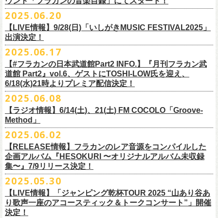
ウント「フラカンの音楽目録」にてスタート！
回ります！
2025.06.20
この度、これまでのweb shop【ニワトリ堂】サイトでの販売を終了し、
10年ぶり2回目となる日本武道館公演『フラカンの日本武道館 Part2 〜
限定的にSTORESでオープンしてきました【ニワトリ堂 2nd STORE】を
【LIVE情報】9/28(日)「いしがきMUSIC FESTIVAL2025」
武道館公演を経てさらに勢いを増してまわるフラカンの全国ツアー、
ど
超・今が旬〜』を9月20日(土)
に開催するフラワーカンパニーズが、
今年1
7/11(金)に発売される絵本『歌詞の本棚 深夜高速』の発売記念イベント
本店【ニワトリ堂】として移行、運営させていただくことになりまし
出演決定！
うぞお楽しみに！
月より月１配信のYouTube番組『月刊フラカン武道館 Part2』をスター
の開催が決定！
た。
2025.06.17
☆リリース詳細☆
ト、7回目のゲストとして、
ラッパー・シンガソングライターのNovel
◎フラワーカンパニーズ ワンマンツアー「フラカンのチョイナチョイ
フラワーカンパニーズ デジタルシングル
【#フラカンの日本武道館Part2 INFO.】『月刊フラカン武
Coreの出演が決定！
楽曲の歌詞に着目し、
気鋭のイラストレーターが自らのフィルターを通
☆フラワーカンパニーズ web shop【ニワトリ堂】
道館 Part2』vol.6、ゲストにTOSHI-LOW氏を迎え、
ナ’25/’26」
「ただいま実演中/ピュアな匂いがチョイナチョイナ」
して、
その世界観を絵本として再構築するプロジェクト、”歌詞（うた）
フラワーカンパニーズと怒髪天が出演する子供ばんどデビュー45周年祝
https://flowercompanyzinc.stores.jp/
6/18(水)21時よりプレミア配信決定！
2025年
収録曲：
番組スタート直前スペシャルのvol.0としてスキマスイッチ、
第１回目の
の本棚”。その第４弾としてフラワーカンパニーズ「深夜高速」が7/11(金)
うツアー子供ばんど「おかげさまで45周年 〜 祝！生存確認スペシャル
10月25日(土) 熊本Django 16:30/17:00
1. ただいま実演中
2025.06.08
ゲストとしてTHE COLLECTORSの加藤ひさし(vo)と古市コータロー(
g)、
に発売。
〜『弱きを助け強きを挫く』心強き後輩たちに支えられ（涙）」、
改めまして、どうぞ宜しくお願い致します。
◎「ライブでこんにちは！手ぬぐい」
◎「HESOKURIアクキー」
10月26日(日) 長崎ホンダ楽器 15:30/16:00
2. ピュアな匂いがチョイナチョイナ
第２回目にHump Back、第３回目はスターダスト☆レビューの根本要、
これを記念し、絵本の作画を担当してくださったイラストレーターの丹
【ラジオ情報】6/14(土)、21(土) FM COCOLO「Groove-
7/20(日)大阪公演のチケットが完売御礼となっていましたが、ご好評につ
価格：800円(税込)
価格：1500円(税込)
11月3日(月・祝) 渋谷duo MUSIC EXCHANGE 15:15/16:00
＊各音楽サービスにて7/16(水)よりリリース
第４回目は南海キャンディーズの山里亮太、
第５回目は筋肉少女帯の大
Method」
下京子さんと、フラワーカンパニーズ・鈴木圭介によるサイン会＋トー
きチケット若干枚数追加発売決定しました！
サイズ：75×41ｍｍ
素材 ： 綿100％
11月8日(土) 徳島club GRINDHOUSE 16:30/17:00
槻ケンヂ、
そして第６回目はBRAHMANのボーカル・TOSHI-
LOWを招き
クショーをHMV&BOOKS SHIBUYA 6F イベントスペースで開催いたし
名古屋公演も絶賛発売中！
2025.06.02
サイズ：90cm × 33cm
6/14(土)、21(土) 20:00～21:00 FM COCOLO「Groove-Method」
11月9日(日) 米子AZTiC laughs 15:30/16:00
お届けしてきた今番組（全回アーカイブ配信中）、
第7回目となる今回の
ます。
３バンド、気合いパンパンで名古屋＆大阪でお待ちしております！
【RELEASE情報】フラカンのレア音源をコンパイルした
”GROOVE”というキーワードを軸に、楽曲の”
GROOVE”
を生み出すベー
11月15日(土) 福井CHOP 16:30/17:00
ゲストは、
初対面となるBMSG所属のラッパー・シンガソングライター
企画アルバム『HESOKURI 〜オリジナルアルバム未収録
シストが語る本格的な音楽プログラム
11月16日(日) 神戸VARIT. 15:30/16:00
のNovel Coreを招聘。
集〜』7/9リリース決定！
6月後半の２週に渡り、グレートマエカワがDJを担当します
11月29日(土) 名古屋E.L.L 16:30/17:00
「深夜高速」
を始めフラカンの曲に救われ影響を受けてきたと公言し、
★鈴木圭介（著）、丹下京子（絵） 歌詞（うた）の本棚 『深夜高速』
◎子供ばんど「おかげさまで45周年 〜 祝！生存確認スペシャル 〜『弱
2025.05.30
https://cocolo.jp/site/blog/6200/
11月30日(日) 静岡サナッシュ 15:30/16:00
自身の曲の歌詞にも入れ込むほどの思いを持つNovel Coreと、その噂を聞
発売記念イベント★
きを助け強きを挫く』心強き後輩たちに支えられ（涙）」
12月6日(土) 宇都宮HEAVEN’S ROCK VJ-2 16:30/17:00
【LIVE情報】「ジャンピング乾杯TOUR 2025 “山あり谷あ
いていたフラカンメンバーの、
お互いに嬉しさを隠せない貴重な初トー
・7月19日(土) 開場17:15/開演18:00 名古屋Electric Lady Land
10年ぶり2回目となる日本武道館公演『フラカンの日本武道館 Part2 〜
12月7日(日) 水戸LIGHT HOUSE 15:30/16:00
り歌声一座のアコースティック＆トークコンサート”」開催
クは必見！ いつか対バンという話にも！？
■開催日時：2025年7月13日（日） 13:00～
(問)JAILHOUSE 052-936-6041 www.jailhouse.jp
超・今が旬〜』を9月20日(土)
に開催するフラワーカンパニーズ、
武道館
決定！
12月13日(土) 盛岡CLUB CHANGE WAVE 16:30/17:00
■場所：HMV&BOOKS SHIBUYA 6F イベントスペース
・7月20日(日) 開場16:30/開演17:00 心斎橋Music Club JANUS (問)清水音