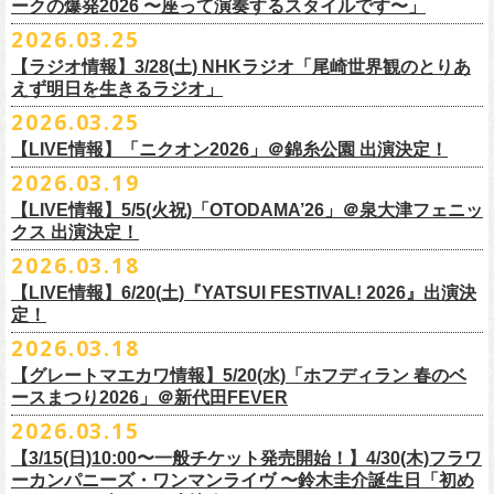
◎「レッツけんこう
タオル
」
ークの爆発2026 〜座って演奏するスタイルです〜」
一般チケット発売日：8月8日(土)
ミ蒸着袋入り(*どれになるかお楽しみスタイル）
☆HP先行：
会場：奄美大島＠ LIVE BOX MA・YASCO
価格：￥1,800 (税込)
2026.03.25
素材 ： 白アクリル , シリコンリング , ステンレス製カニカン
受付期間：4/16(木)12:00〜4/26(日)23:59
出演：フラワーカンパニーズ
カラー：ホワイト
サイズ ： （本体）40×28mm 厚み3mm
受付URL：
https://eplus.jp/jpk-tour26/
【ラジオ情報】3/28(土) NHKラジオ「尾崎世界観のとりあ
サンボマスター夏の東北７か所を廻るツアー「ロックンロール デスティ
オープニングアクトあり：ずぶ濡れブラザーズ
◎「レッツけんこうアンブレラチャーム」（ランダム）
イエローver.
サイズ：82cm × 34cm
えず明日を生きるラジオ」
ネーション in とうほく 「from ふくしま for ふくしま」、7/25(土)石巻、
チケット料金：前売 ¥3,800（税込/全自由席/整理番号付/ドリンク代別途
価格：￥500(税込)
素材：綿100%
◎怒髪天&フラワーカンパニーズ presents 「ジャンピング乾杯TOUR
7/26(日)宮古の2公演にフラワーカンパニーズの出演が決定！
2026.03.25
要）
仕様：チャーム4種（けいくん、まーちゃん、けんちゃん、
こにし）/アル
■3月28日(土)22:05〜22:55 NHKラジオ「尾崎世界観のとりあえず明日を
2026 “オレたち足腰お達者くらぶ”」
久しぶりのサンボマスターとの対バン、どうぞお楽しみに！
一般チケット発売日：6月6日(土)予定
ミ蒸着袋入り(*どれになるかお楽しみスタイル）
【LIVE情報】「ニクオン2026」＠錦糸公園 出演決定！
生きるラジオ」
・9月5日(土) 滋賀U☆STONE 17:00/17:30 （問）清水音泉 06-6357-
問い合わせ：LIVE BOX MA・YASCO
素材 ： 黄色アクリル , シリコンリング , ステンレス製カニカン
◎「レッツけんこうステッカーセット」*6枚組
＊鈴木圭介がゲストとして出演
2026.03.19
3666 (平日12:00〜17:00) info@shimizuonsen.com
◎サンボマスター「ロックンロール デスティネーション in とうほく
サイズ ： （本体）40×28mm 厚み3mm
価格：￥1,000（税込）
https://www.nhk.jp/p/rs/KG9YLK9LWL/
【LIVE情報】5/5(火祝)「OTODAMA’26」＠泉大津フェニッ
・9月6日(日) 伊勢RHYTHM 16:00/16:30 （問）JAILHOUSE 052-936-
「from ふくしま for ふくしま」
◎「グレートマエカワ第57回誕生日会 in 奄美大島」
素材 ： 塩ビ
クス 出演決定！
6041
www.jailhouse.jp
＊石巻公演
日時：2026年9月27日(日) 開場17:00 開演18:00
各サイズ
・9月12日(土) 弘前KEEP THE BEAT 17:00/17:30 （問）ノースロード
2026.03.18
日時：2026年7月25日(土) 開場 17:30 / 開演 18:00
会場：奄美大島＠ ROAD HOUSE ASiVi
けいくん：51×74mm
ミュージック秋田 018-833-7100
会場：宮城・石巻BLUE RESISTANCE
6/21(日)「G-FREAK FACTORY presents “MAD SOUL CONNECTION
出演：フラワーカンパニーズ
【LIVE情報】6/20(土)『YATSUI FESTIVAL! 2026』出演決
まーちゃん：44×70mm
・9月13日(日) 秋田Club SWINDLE 15:30/16:00 （問）ノースロードミュ
出演：サンボマスター、フラワーカンパニーズ
定！
vo.24″」＠前橋DYVER にて、G-FREAK FACTORYとの対バンが決定！
オープニングアクトあり：楠田莉子BAND
けんちゃん：41×64mm
ージック秋田 018-833-7100
チケット料金：
「ARABAKI ROCK FEST.26」4/26(日)MICHINOKU PEACE SESSION
一般発売日に先がけ、4/4(土) 10:00よりオフィシャル先行受付もスター
チケット料金：前売 ¥4,500（税込/整理番号付/ドリンク代別途要）
2026.03.18
こにし：49×66mm
出演：怒髪天、フラワーカンパニーズ
前売 ¥5,500(税込/ドリンク代別）
GTR祭’26ステージに、GUEST GUITARとして竹安堅一の出演が決定しま
ト。どうぞお見逃しなく！
一般チケット発売日：6月6日(土)予定
バンドロゴ：74×45mm
【グレートマエカワ情報】5/20(水)「ホフディラン 春のベ
チケット料金：オールスタンディング ￥6,900（税込/ドリンク代別途
U-22割 ￥4,500(税込/ドリンク代別/身分証持参必須（コピー不可/公演当
した！
問い合わせ：ROAD HOUSE ASiVi
チキパン(CHICKEN PUNKS)：45×90mm
ースまつり2026」＠新代田FEVER
要）※未就学児童入場不可(小学生以上のご入場される方全てにチケット
日提示できない場合は一般価格チケットとの差額分をお支払いいただき
◎「G-FREAK FACTORY presents “MAD SOUL CONNECTION vo.24″」
2026.03.15
必要)
ます)
◎「ARABAKI ROCK FEST.26」
日時：2026年6月21日(日) 開場16:30 / 開演 17:00
一般チケット発売日：6月6日(土)
※１人１枚※未就学児入場不可/小学生以上チケット必要
【3/15(日)10:00〜一般チケット発売開始！】4/30(木)フラワ
日時：4月25日(土) 開場9:30 開演10:30
会場：前橋DYVER
ーカンパニーズ・ワンマンライヴ 〜鈴木圭介誕生日「初め
一般チケット発売日：2026年6月6日(土)
4月26日(日) 開場9:30 開演10:30 ※竹安堅一の出演は4/26(日)
出演：G-FREAK FACTORY、フラワーカンパニーズ