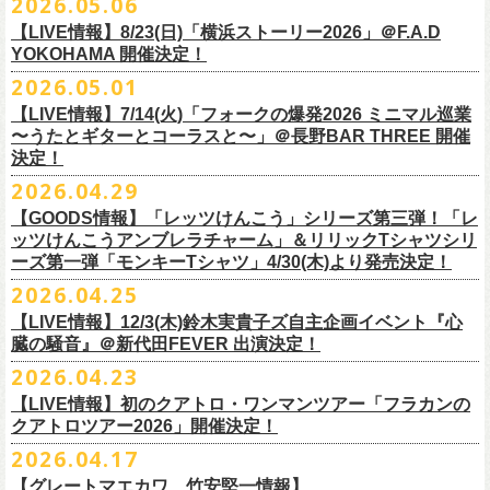
2026.05.06
OPEN 18:15
／
START 19:00
この第一回目となるゲストに、中村達也さんをお迎えしてお届けしま
払戻し期間内に購入された申込サイト内「マイページ」
◎「ラッコなエコバッグ」
より払戻し手続
も逸話まで、これまでもさまざまな伝説が語られてきたてE.L.L。
前売￥
5,500-
／当日￥
6,000-
（ドリンク代別）
す！
【LIVE情報】8/23(日)「横浜ストーリー2026」＠F.A.D
きの上、CASH POST(注 1)をご利用いただき、払戻しさせていただきま
価格：￥1,500(税込）
◎「フラカンの年末ベストナイン2026」
来年2027年にオープン50周年を控えたE.L.Lについて、フラカン鈴木圭介
チケット発売日：2026
年
7
月
5
日
(
日
) 12:00
～
YOKOHAMA 開催決定！
どうぞお楽しみに！
す。
カラー：オリーブ
11/21(土) 函館ARARA 開場16:30/開演17:00 問い合わせ：ARARA
とグレートマエカワがホスト役となり、さまざまなバンドマン、シンガ
プレイガイド：
Live Pocket
https://livepocket.jp/e/que20260903
2026.05.01
お客様ご自身でのお手続きが必要となりますため、
素材 ： ポリエステル
下記URLより払戻し手
11/23(月・祝)八戸ROXX 開場15:30/開演16:00 問い合わせ：ノースロ
ー、関係者をゲストに迎えて語り明かすトークセッションを企画。
問：
AILE C.E Works 03-5433-2500
◎ツワモノたちの記憶〜E.L.L50周年プロジェクト・スペシャルトーク〜
順をご確認の上、
サイズ：本体／約W310mm ×H340mm（持ち手含む500mm）
払戻し期限内にお手続きをお願いいたします。
ードミュージック
【LIVE情報】7/14(火)「フォークの爆発2026 ミニマル巡業
このトークシリーズでは、E.L.L.にこれまで関わってきたミュージシャ
vol.1
https://l-tike.com/guide/a_
持ち手／約W50mm × H160mm
cashpost.html
〜うたとギターとコーラスと〜」＠長野BAR THREE 開催
11/28(土) 宮崎LAZARUS 開場16:30/開演17:00 問い合わせ：LAZARUS
ン、関係者、そして当時はファンだった人々とともに、まもなく50年を
家主のツアー「YANUSHI LIVE TOUR 2026」にフラワーカンパニーズの
開催日時：2026年8月31日（月）開場19:00 開演19:30
決定！
※電子チケットの仕様上、
折りたたみマチ／約160mm
購入チケットを一部のみ払戻しすることはで
11/29(日) 鹿児島SR HALL 開場15:30/開演16:00 問い合わせ：SR HALL
迎えるライブハウスの、ツワモノたちの記憶を語っていきます。配信や
出演が決定！
◎「Handmade Rockエプロン」価格：￥5,500(税込）
会場：ell.SIZE （名古屋市中区大須2-10-43）
きません。
容量：約12L
12/5(土) 足利ライブハウス大使館 開場16:30/開演17:00 問い合わせ：
2026.04.29
インタビューでは語れない、ここだけの話もたくさん披露予定。
8/9(日)東京・SHIBUYA CLUB QUATTRO に出演させていただきます。
カラー：ダークインディゴ, キャメル
出演：鈴木圭介、グレートマエカワ、平野茂平 （Electric Lady Land会
（注 1）
※ ハンドル部分のゴムで止めて小さく携帯できます
金融庁管轄の資金移動者である株式会社ＤＧフィナンシャルテク
ネクストロード
【GOODS情報】「レッツけんこう」シリーズ第三弾！「レ
チケット完売となっておりました7/19(日)開催「フォークの爆発2026 〜
素材 ：
長） ゲスト：中村達也
ノ
ロジー(資金移動業者登録 番号：関東財務局長第 00094 号)の
12/6(日) 松本ALECX 開場15:30/開演16:000 問い合わせ：FOB新潟
7/10(金)開催のvol.0ではElectric Lady Land創始者であり現会長の平野茂
ッツけんこうアンブレラチャーム」＆リリックTシャツシリ
◎「YANUSHI LIVE TOUR 2026」 -東京公演-
座って演奏するスタイルです〜」東京・有楽町I’M A SHOW 公演につきま
（ダークインディゴ）綿 90％ , レーヨン 10％ デニム
チケット料金：全席指定¥3,500（税込） *未就学児童入場不可
「CASHPOST」が提供しているサービスです。
ーーーーー
12/11(金) 京都磔磔 〜年末恒例磔磔2デイズ〜 開場18:30/開演19:00
ーズ第一弾「モンキーTシャツ」4/30(木)より発売決定！
平氏をゲストに迎え、フラワーカンパニーズ メンバー4人とともにお届け
日時：2026/8/9(日) OPEN 17:00 / START 18:00
して、若干枚数＜立ち見指定＞での追加販売を行うことが決定しまし
（キャメル）綿 100％ キャンバス
チケット発売日：7月11日(土)10:00
購入されたマイページより払戻しさせていただきます。
問い合わせ：清水音泉
します。
2026.04.25
会場：SHIBUYA CLUB QUATTRO
8月29日(土)、30日(日)＠ゼビオアリーナ仙台 で開催されるスピッツ主催
た。
サイズ：フリー（着丈 92cm , 横幅 70cm , ショルダーテープ長 160cm）
プレイガイド：チケットぴあ
https://t.pia.jp/
PKコード：332-844
「レッツけんこう」シリーズ第三弾！アンブレラチャームの発売が決
マイページ：
https://l-tike.com/
mypage/
12/12(土) 京都磔磔 〜年末恒例磔磔2デイズ〜 開場16:30/開演17:00
今後のゲスト発表と合わせて、どうぞお楽しみに！
出演：家主 GUEST：フラワーカンパニーズ
「ロックのほそ道2026 〜15th Anniversary Special〜」にフラワーカンパ
※ フロントポケットにペン差し付き
お問い合わせ：ell.SIZE 052-211-3997
【LIVE情報】12/3(木)鈴木実貴子ズ自主企画イベント『心
定！
※本手続き中の操作、ご登録内容はしっかりとご確認のうえ、
お手続き
問い合わせ：清水音泉
チケット前売料金：一般 4,500円 / 学生 3,500円(共にドリンク代別)
ニーズの出演が決定！
◎「フォークの爆発2026 〜座って演奏するスタイルです〜」
臓の騒音』＠新代田FEVER 出演決定！
Electric Lady Landホームページ ＞
https://www.ell.co.jp/
アルミ蒸着袋入り、ランダムでご購入いただく”どれになるかお楽しみス
ください。
12/19(土) 盛岡岩手県公会堂21号室 〜ツアー最終日はフォークの爆
◎ツワモノたちの記憶〜E.L.L50周年プロジェクト・スペシャルトーク〜
※学生は公演当日に学生証の提示が必要となります
フラワーカンパニーズの出演日は8月29日(土)になります。
7/19(日)東京・有楽町I’M A SHOW 15:15/16:00
※本イベントはトークイベントです。当日はライブパフォーマンスはご
2026.04.23
タイル”での販売となります。
またお手続き時のお客様の不備に伴う対応は一切できかねますため
、ご
発〜 *アコースティックライヴ 開場16:30/開演17:00 問い合わせ：ノ
vol.0
※中学生以下無料
追加チケット＞立ち見指定 ￥5,500（税込/ドリンク代別）
ざいません。
了承ください。
ースロードミュージック
【LIVE情報】初のクアトロ・ワンマンツアー「フラカンの
開催日時：2026年7月10日（金）開場18:30 開演19:00
プレイガイド：チケット(イープラス)：
5月15日(金)18:00より、チケット先行受付もスタート！（〜5月24日
発売日：5月30日(土)10:00〜
さらに、フラカンの楽曲（歌詞）をデザインしたリリックTシャツシリー
※メール受信に際して、
事前に下記2つのドメインを受信できるように設
チケット料金：前売￥5,200(税込/ドリンク代別途要) / *12/19盛岡公演の
クアトロツアー2026」開催決定！
会場：ell.SIZE （名古屋市中区大須2-10-43）
一般チケット発売日：2026/5/30(土) 10:00 URL：
(日)23:59まで）
問：ネクストロード 03-5114-7444（平日14～18時）
https://nextroad-
モノブライトの対バンツアーにフラワーカンパニーズの出演が決定！
ズが新たに登場！
定しておいてくだ
さい。
み 前売￥5,500(税込/指定席/ドリンク代別途要)
2026.04.17
出演：フラワーカンパニーズ ゲスト：平野茂平 （Electric Lady Land会
https://eplus.jp/yanushi/
「ロックのほそ道」15周年、みんなで盛大にお祝いしましょう！
p.com/contact/
10/16(金)恵⽐寿LIQUIDROOM 公演に出演させていただきます。
第一弾は1998年リリースのアルバム『マンモスフラワー』収録「モンキ
メールが届かない場合等も、
必ず期間内にご自身で設定をご確認くださ
＊全公演共通＞高校生以下は当日¥2,000キャッシュバック（
当日年齢を
長）
問い合わせ：HOT STUFF PROMOTION 050-5211-6077
https://www.red-
【グレートマエカワ、竹安堅一情報】