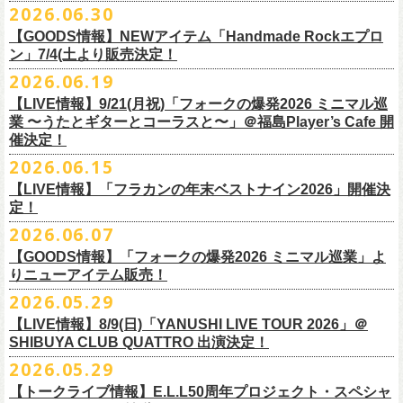
その他詳細：OFFICIAL SITE：
https://www.ishigaki-fes.jp/
2026.06.30
水音泉
☆最速先行受付スタート！
カラー：レッド , ブルー
済チケット
をお持ちの方はそのまま使用可能となります。
2026年
9月2日〜6日に開催される
スマイリー
原島さんのイベント
湯仲間販売所
https://eplus.jp/sf/detail/4579890001-P0030001P0030002?
【GOODS情報】NEWアイテム「Handmade Rockエプロ
素材：綿 100％
「SMILEY’S CONNECTION スマイリー原島 BIRTHDAY FESTIVAL
#いしがき2026
チケットぴあ
ン」7/4(土より販売決定！
P6=001&P1=0402&P59=1&block=true
サイズ：28 × 28 cm
6days ～ ハメチ a-GOGO CARNIVAL!!～」出演決定！
【チケットぴあにてご購入のお客様】
#いしがきミュージックフェスティバル
イープラス
その他詳細：イベントオフィシャルサイト
https://shelter35th.com/
生地：8重ガーゼふきん
2026.06.19
フラワーカンパニーズは
＜
day
２下北沢
CLUB Que
編＞
9月3日(木)下北沢
払戻方法は、
チケットの受取方法や支払方法などにより異なります。
7/4(土)「フォークの爆発2026 〜座って演奏するスタイルです〜」＠倉敷
ローチケ
問い合わせ：HOTSTUFF 050-5211-6077(平日12:00-18:00)
CLUB Queに出演致します。
下記 URL よりどの払戻方法になるのか確認してください。
【LIVE情報】9/21(月祝)「フォークの爆発2026 ミニマル巡
新渓園敬倹堂より、グッズにNEWアイテムが登場！
業 〜うたとギターとコーラスと〜」＠福島Player’s Cafe 開
http://t.pia.jp/guide/refund.
jsp
新たな企画「Handmade Rock」シリーズ第一弾として、初アイテム、エ
・11/1(日)名古屋クラブクアトロ OPEN 15:15 START 16:00 問：
催決定！
<お問合せ> チケットぴあ
http://t.pia.jp/help/
index.jsp
プロンを販売いたします！
JAIL HOUSE
2026.06.15
お料理の時だけでなく、お掃除やDIY作業の時など、いろんなシチュエー
チケットぴあ
【イープラスにてご購入のお客様】
ションでご利用いただけるおすすめアイテムです。
イープラス
【LIVE情報】「フラカンの年末ベストナイン2026」開催決
12/2(水)恵比寿LIQUIDROOMで開催される奥野
真哉さんの祝・還暦イベン
9/22(火祝)富山駅周辺5会場で開催されるサーキットフェス「back on live
払戻方法は、チケットの受取方法や支払方法により異なります。
ぜひチェックしてくださいね！
定！
ローチケ
トにフラワーカンパニーズの出演が決定！
FES 2026 能登半島災害復興支援」にフラワーカンパニーズの出演が決
詳細は下記の払戻方法チャートをご確認ください。
2026.06.07
グレートマエカワ、竹安堅一が参加するうつみようこ＆Yokoloco Bandも
定！
＜公演変更／延期 払戻方法確認チャート＞
＜全公演共通＞
【GOODS情報】「フォークの爆発2026 ミニマル巡業」よ
ハウスバンドとして参加いたします。
チケット完売となっておりました7/11(土)開催「
フォークの爆発2026 〜
出演する会場など詳細は後日発表となります。
払戻方法確認チャート
http://eplus.jp/
refund2/
チケット料金：前売￥5,700(税込/ドリンク代別途要)
りニューアイテム販売！
みんなで盛大にお祝いしましょう♪
座って演奏するスタイルです〜」岐阜・郡上八幡Club Layla 公演につき
質問に答えながらご自身の状況を確認してください。 適切な払戻方法を
※高校生以下は当日¥2,000キャッシュバック（当日年齢を証明できるも
まして、限定枚数となりますが＜立ち見席＞
2026.05.29
の追加販売を行うことが決
どうぞお楽しみに！
ご覧になれます。
の（学生証、保険証など）のご提示が必要となります）
6/8(月)からスタートする「フォークの爆発2026 ミニマル巡業 〜うたとギ
◎奥野真哉 還暦イベント “〜オクピンの笑って︕笑って︕︕ 60歳〜「君
定しました。
【LIVE情報】8/9(日)「YANUSHI LIVE TOUR 2026」＠
e+Q＆A ページ：
https://eplus.jp/qa/
チケット完売となっておりました7/5(日)開催「フォークの爆発2026 〜座
一般チケット発売日：8月8日(土)
ターとコーラスと〜」にて、ラッコシリーズのニューアイテムの販売が
◎「モンキーTシャツ」
はカンレキさ」”
◎「back on live FES」
SHIBUYA CLUB QUATTRO 出演決定！
って演奏するスタイルです〜」兵庫・神戸クラブ月世界 公演につきまし
決定！
価格：￥3,700(税込)
日時：2026年12月2日(水) 開場18:00 / 開演19:00
◎「フォークの爆発2026 〜座って演奏するスタイルです〜」
日程：2026年9月22日(火祝)
て、限定枚数となりますが＜2F立ち見席＞の追加販売を行うことが決定
2026.05.29
【ローソンチケットでご購入で、紙チケットをご選択のお
さらに、完売御礼となった「レッツけんこうアンブレラチャーム」（ラ
ボディ：ビッグシルエット
会場：恵比寿 LIQUIDROOM
7/11(土)岐阜・郡上八幡Club Layla 開場16:30/開演17:00
会場：
しました。
ンダム）がイエローver.で販売再開決定！
客様】
カラー：ホワイト、アシッドブルー、
[NEWカラー！]
サンドベージュ
【トークライブ情報】E.L.L50周年プロジェクト・スペシャ
チケット：
追加チケット＞立ち見席 ￥5,500（税込/ドリンク代別）
・富山MAIRO