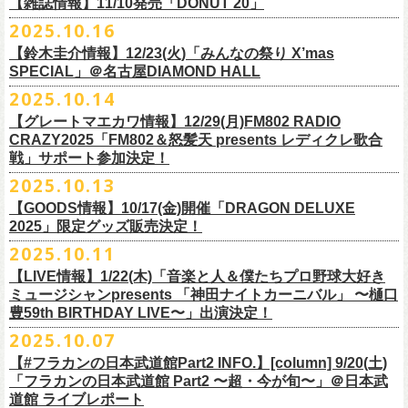
FILL BREWING
ーー過去ライブ映像配信スケジュール予定ーー
【雑誌情報】11/10発売「DONUT 20」
※購入枚数制限あり／お一人様2枚まで
受付
URL
：
https://l-tike.com/su-
xing-cyu/
予約開始：2025年11月16日(日)12:00〜
＊9/20(土)「フラカンの日本武道館 Part2 〜超・今が旬〜」ライブレポー
し2DAYSの2023年の映像も配信されること
が決定！
◎「フラカンの横浜アリーナ -リモートライヴ編- 〜生き続けてる事は最
▼視聴はこちら
みぞのくち醸造所
＊11/27(木)配信開始予定
※チケットの整理番号順での入場となります。
予約方法：Livepocketで受付
https://t.livepocket.jp/e/2q1m4
ト掲載
2025.10.16
武道館ライブ配信に先駆け、順次公開される予定です。
■11月10日(月)発売 「DONUT 20」
大のメッセージ！〜」
https://video.unext.jp/browse/feature/FET0012549
YOUNG MASTER（ドリンクアッパーズ）
◎「ゾロ目だョ全員集合!〜フラカン33年、野音99年〜」2022.9.23 日比
販売URL
https://skream.jp/livereport/2025/10/flower_companyz.php
【鈴木圭介情報】12/23(火)「みんなの祭り X’mas
＊グレートマエカワインタビュー掲載
https://video.unext.jp/browse/feature/FET0012549
横浜ビール
谷野外大音楽堂
https://eplus.jp/sf/detail/4428590001-P0030001
SPECIAL」＠名古屋DIAMOND HALL
どうぞお楽しみに！
【グレートマエカワ（フラワーカンパニーズ）「ロックンロールが降っ
ほか過去ライブ映像２作品も配信中！
横浜ベイブルーイング
2025.10.14
てきた日」】
＊12/4(木)配信開始予定
Riip Beer他（Ever Green Imports）
＊12/4(木)配信開始予定
注意事項
＊U-NEXT独占ライブ配信詳細
人生を変えた1枚のレコードについて訊く「ロックンロールが降ってきた
◎ フラワーカンパニーズ「神さまツアー」～年末恒例磔磔2デイズ～ 1
＊11/20(木)より配信中
【グレートマエカワ情報】12/29(月)FM802 RADIO
Y.MARKET BREWING
◎ フラワーカンパニーズ「神さまツアー」～年末恒例磔磔2デイズ～ 1
※営利目的のチケットの転売は固くお断り致します。転売チケットは入
◎フラワーカンパニーズ「フラカンの日本武道館 Part2 〜超・今が
日」に、先ごろ、二度目の日本武道館公演を成功させたフラワーカンパ
日目 2023.12.13 京都磔磔
◎「フラカンの横浜アリーナ -リモートライヴ編- 〜生き続けてる事は最
CRAZY2025「FM802＆怒髪天 presents レディクレ歌合
US BREWERY（近日発表！）
日目 2023.12.13 京都磔磔
場をお断りする場合もあ
旬〜」
ニーズのグレートマエカワが登場。自身の音楽人生とフラワーカンパニ
◎ フラワーカンパニーズ「神さまツアー」～年末恒例磔磔2デイズ～ 2
戦」サポート参加決定！
大のメッセージ！〜」
US BREWERY（近日発表！）
◎ フラワーカンパニーズ「神さまツアー」～年末恒例磔磔2デイズ～ 2
りますのでご注意ください。
年末恒例となっている大晦日ライブ「ヤングナイター」改め、「ヤング
配信日：2025年12月5日(金)19:00〜 ※見逃し配信あり
ーズの現在地を語る。
日目 2023.12.14 京都磔磔
＊11/27(木)より配信中
2025.10.13
US BREWERY（近日発表！）
日目 2023.12.14 京都磔磔
※撮影・録音・録画などは禁止とさせていただきます。また開場時のご
デーゲーム’25」の開催が決定！
視聴料：U-NEXT月額会員視聴無料配信URL：
https:
https://donutroll.tokyo/wd/20251110_donut20/
◎『フラワーカンパニーズ「ゾロ目だョ全員集合!〜フラカン33年、野音
自分の席以外の席取りは
【GOODS情報】10/17(金)開催「DRAGON DELUXE
//t.unext.jp/r/flowercompanyz
99年〜」2022.9.23 日比谷野外大音楽堂』
出演アーティスト：
ご遠慮ください。
2025」限定グッズ販売決定！
12月31日(水)＠新代田LIVE HOUSE FEVERにて、今年は14:00からライ
アホマイルド坂本（MC）
※飲食を伴うイベントのため、公演当日、体調不良や発熱症状のある方
ブスタート！
2025.10.11
＊U-NEXT過去ライブ作品配信詳細
10月17日(金)＠名古屋DIAMOND HALLにて開催するフラワーカンパニー
は、来場をご遠慮いただ
年越しのライブ配信はございません。
※配信開始日は変更になる場合があります
【LIVE情報】1/22(木)「音楽と人＆僕たちプロ野球大好き
＊＊＊＊＊＊
ズ presents 「DRAGON DELUXE 2025〜特別編〜」【俺たちのザ・ベス
2月6日（金）
きますようお願いいたします。
チケットの発売日は11月15日(土)。
10月25日(土)よりスタートしたフラワーカンパニーズ ワンマンツアー
ミュージシャンpresents 「神田ナイトカーニバル」 〜樋口
ーーー12/5(金)19:00〜U-NEXTにて独占ライブ配信開始！ーーー
トテンPart2】
◆音楽◆
※ミュージシャンによるトークイベントですが、音楽の話は一切いたし
「フラカンのチョイナチョイナ’25/’26」 ポスターをニワトリ堂にて限定
豊59th BIRTHDAY LIVE〜」出演決定！
①11/20(木)配信開始予定
◎フラワーカンパニーズ「フラカンの日本武道館 Part2 〜超・今が
の限定グッズとして、アクリルキーホルダーの販売が決定！
bird
ませんのでご了承くださ
今年も充実のライブ・
ツアー活動を行なってきたフラカンの2025年のラ
販売致します。
◎「フラカンの横浜アリーナ -リモートライヴ編- 〜生き続けてる事は最
2025.10.07
旬〜」
当日会場にて販売いたします。
THE LOCAL PINTS
い。
『音楽と人』で好評連載中のBUCK∞TICKのベーシスト・樋口豊のコラム
イブ納めとな
る今公演、どうぞお楽しみください！
10月30日(木)9:00〜販売開始となります。
大のメッセージ！〜」 2020.8.27 横浜アリーナ *無観客配信ライブ
配信日：2025年12月5日(金)19:00〜 ※見逃し配信あり
【#フラカンの日本武道館Part2 INFO.】[column] 9/20(土)
「タイガース、今年も優勝だ!!」から派生したトークイベント〈僕たち、
＊数に限りがございます。
視聴料：U-NEXT月額会員視聴無料
「フラカンの日本武道館 Part2 〜超・今が旬〜」＠日本武
◆お笑いステージ◆
公演に関するお問い合わせ LOFT9 Shibuya
プロ野球大好きミュージシャンです！〉presentsによるライヴの開催が決
◎フラワーカンパニーズ大晦日ライブ「ヤングデーゲーム’25」
②11/27(木)配信開始予定
配信URL：
https:
//t.unext.jp/r/flowercompanyz
道館 ライブレポート
レギュラー
https://www.loft-prj.co.jp/schedule/loft9/contact
定！
日時：12月31日（水）OPEN 13:30/ START 14:00