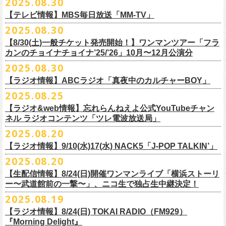
2025.08.30
うような、感動というもののさらに向こう側へ突き抜けていくような、
様々なアイテムが全16種類。ぜひお楽しみください！
サイズ：160（バニラのみ） / S / M / L / XL / XXL
【 受付期間 】
2月21日(土) 別府Copper Ravens 16:30/17:00
うつみようこ(vo)
素晴らしく爽快なライブだった。
＜製品サイズ＞
【テレビ情報】MBS毎日放送「MM-TV」
◆コンビニ(番号端末式)・銀行ATM・ネットバンキング決済
2月22日(日) 福岡CB 15:30/16:00
真城めぐみ(vo)
ライブの1曲目を飾ったのは、今年リリースの最新アルバム『正しい哺乳
160 ： 身丈62cm / 身幅46cm / 肩幅40cm / 袖丈18cm
9月22日(月) 17:00 ～ 9月27日(土) 22:59まで
2025.08.30
2月24日(火) 豊橋Club KNOT 18:30/19:00
中森泰弘(g)
■
9月
1日(月)27:20〜
MBS毎日放送「MM-TV」
類』収録の“少年卓球”。開演時間が来て、会場の照明が落ちて真っ暗にな
S ： 身丈65cm / 身幅49cm / 肩幅42cm / 袖丈19cm
◆クレジットカード決済
2月28日(土) 新潟GOLDEN PIGGS BLACK 16:30/17:00
【8/30(土)一般チケット発売開始！】ワンマンツアー「フラ
奥野真哉(key)
＊グレートマエカワ インタビューOA
り、照明が点滅しはじめ、野性的なビートが鳴り響く登場SE“Eeyo”が流
M ： 身丈69cm / 身幅52cm / 肩幅46cm / 袖丈20cm
9月22日(月) 17:00 ～ 9月30日(火) 22:59まで
3月1日(日) 金沢AZ 15:30/16:00
カンのチョイナチョイナ’25/’26」10月〜12月公演分
クハラカズユキ(dr)
※
リピート放送；
9/4(木)、9/5(金)、9/7(日)
れ出した瞬間から異様なほどの高揚感が会場を包み込み、そして竹安堅
L ： 身丈73cm / 身幅55cm / 肩幅50cm / 袖丈22cm
3月7日(土) HEAVEN’S ROCKさいたま新都心 16:30/17:00
チケット料金：前売 ¥5,500（税込／整理番号付／ドリンク代別途要）
2025.08.30
https://www.mbs.jp/mmtv/
一の目が醒めるようなギターから“少年卓球”が始まった瞬間に、もうこの
XL ： 身丈77cm / 身幅58cm / 肩幅54cm / 袖丈24cm
【 お届け 】
3月14日(土) 仙台darwin 16:30/17:00
※⾼校⽣以下は当⽇¥2,000 キャッシュバックします
#MMTV_mbs
日のフラカンの勝利は確定した――そんな気持ちになった。『正しい哺
【ラジオ情報】ABCラジオ「真夜中のカルチャーBOY」
XXL：身丈81cm / 身幅63cm / 肩幅57cm / 袖丈25cm
10月下旬発送予定
（当⽇年齢を証明できるもの（学⽣証、保険証など）のご提⽰
が必要と
10年ぶり2回目となる日本武道館公演『フラカンの日本武道館 Part2 〜
乳類』はこの10年をかけてフラカンが研ぎ澄ませてきたバンドサウンド
※上記サイズはあくまでも目安の寸法です
2025.08.25
チケット料金：¥5,200(税込/整理番号付/
ドリンク代別途要)
なります）
■8月30日(土) 、9月6日(土)、9月13日(土)
超・今が旬〜』を9月20日(土)
に開催するフラワーカンパニーズが、
今年1
とメッセージ性が高次元で結晶化した大傑作だが、その中でも、“少年卓
※全公演、高校生以下は当日¥2,000 キャッシュバック(当日年齢を証明で
【ラジオ&web情報】忘れらんねえよ公式YouTubeチャン
※チケットにスタンディングの記載がありますが、
当日は椅子あり自由
深夜2:00〜3:00 ABCラジオ「真夜中のカルチャーBOY」
月より月１配信のYouTube番組『月刊フラカン武道館 Part2』をスター
先行配信しておりました「ただいま実演中/ピュアな匂いがチョイナチョ
球”はポップで疾走感があり、初めてロックで高揚した瞬間をギュッと思
ネル ラジオコンテンツ「ツレ電波放送局」
きるもの(学生証、
保険証など)のご提示が必要となります)
席でのご案内となります。
※グレートマエカワ インタビューOA
ト、番組スタート直前スペシャルのvol.
0としてスキマスイッチ、第１回
イナ」を急遽CD化、ライブ会場にて販売がスタート！
い出させるような楽曲だ。10年ぶりの武道館とライブの1曲目を飾るに相
一般チケット発売日：
2025.08.20
券売状況により、
当日券でのご来場のお客様に後方にてスタンディン
https://abcradio.asahi.co.jp/mayoboy/
目のゲストとしてTHE COLLECTORSの加藤ひさし(vo)と古市コータロー
ぜひお手元に〜
応しい楽曲が最新アルバムに収められているという点で、今のフラカン
■8月25日(月)21:00公開
10/25〜12/22公演＞8月30日(土)
グをお願いする
場合もございます
(
g)、第２回目にHump Back、第３回目はスターダスト☆レビューの根本
の絶好調ぶり、そして、この10年間のフラカンが歩んだ道のりの豊かさ
【ラジオ情報】9/10(水)17(水) NACK5「J-POP TALKIN’」
忘れらんねえよ公式YouTubeチャンネル ラジオコンテンツ「ツレ電波放
1/17〜3/14公演＞10月18日(土)
＊2/21＠大分公演のみ＞10月25日(土)
一般チケット：発売中
要、
第４回目は南海キャンディーズの山里亮太、
第５回目は筋肉少女帯
◎31st single「ただいま実演中/ピュアな匂いがチョイナチョイナ」
を感じずにはいられない。
送局」
2025.08.20
■9月10日(水)、17日(水) 24:00～24:30 NACK5「J-POP TALKIN’」
https://flowercompanyz.com/live/2025/06/18/8686
の大槻ケンヂ、
第６回目はBRAHMANのボーカル・TOSHI-LOW、
第７回
価格：1100円(税込)
他にも美しい情景を想起させる“アメジスト”や“ミント”、下世代へのメッ
第10回ツレ：フラワーカンパニーズ 鈴木圭介/グレートマエカワ
【生配信情報】8/24(日)開催ワンマンライブ「横浜ストーリ
詳細：
https://flowercompanyz.com/live/2025/08/12/8752
＊鈴木圭介、グレートマエカワ ゲスト出演
問い合わせ：JAILHOUSE TEL:052-936-6041
https://www.jailhouse.jp/
目はラッパー・シンガーソングライターのNovel Core、そして８回目に四
収録曲:
セージを歌う“履歴書”、長い旅路を歩き続けるバンドの生き様を伝える“ハ
https://youtu.be/BIya9VH0ZOI
ー〜武道館前の一撃〜」、ニコ生で独占生中継決定！
https://www.nack5.co.jp/program/j-pop_talkin/
星球を招きお届けしてきた今番組（
全回アーカイブ配信中）。
1.ただいま実演中
イエース”（この曲の演奏時には、ステージセットとして、実際に60万キ
2025.08.19
2.ピュアな匂いがチョイナチョイナ
ロ以上を走行したというバンドの先代ハイエースが登場した）、キャッ
番組最終回となる今回は、フラカンメンバー4人による「
武道館直前スペ
価格：1100円(税込)
【ラジオ情報】8/24(日) TOKAI RADIO（FM929）
チーなサウンドとモチーフの中に現代社会や人間への批評眼を忍び込ま
シャル」を9月17日(水)21:
『Morning Delight』
00より生配信決定！
せた“ラッコ！ラッコ！ラッコ！”……この10年で生まれた多彩な楽曲たち