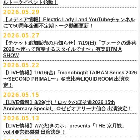
ルトークイベント始動！
素材 ： 綿100％
ローソン、
ミニストップ店舗にて直接払い戻しをさせていただきます。
＜オフィシャル抽選先行＞ 7/13(月)12:00～7/20(月・祝)23:59まで
発売日：7月4日(土)10:00〜
・富山県民小劇場ORBIS
◎「フォークの爆発2026 〜座って演奏するスタイルです〜」
サイズ：S / M / L / XL
ローソンで発券された⽅はローソンへ、
2026.05.29
ミニストップで発券された⽅は
https://
l-tike.com/st1/okuno1202-
1/
プレイガイド：イープラス
https://eplus.jp/sf/detail/
0039320001-
・バール・デ・美富味
7/5(日)兵庫・神戸クラブ月世界 開場15:30/開演16:00
＜製品サイズ＞
ミニストップへお⼿持ちの未使⽤
チケットをお持ちの上、ご来店くださ
他詳細はイベント公式サイトへ →
https://
breast.co.jp/okuno60th/
P0030682P021001?P1=
1221
【メディア情報】Electric Lady Land YouTubeチャンネル
・マリエ6F芝生広場
追加チケット＞2F立ち見席 ￥5,500（税込/ドリンク代別）
S ： 身丈66cm / 身幅55cm / 肩幅52cm / 袖丈21cm
い。実際の払戻⼿
順につきましては、下記URLをご確認ください。
ネクストロード 03-5114-7444（平日14～18時）
https://nextroad-
にて50周年企画不定期トーク動画更新！
・富山駅構内自由通路
＊ステージ上からの眺めになります
M ： 身丈70cm / 身幅58cm / 肩幅55cm / 袖丈23cm
https://l-tike.com/oc/lt/
haraimodoshi/
p.com/
contact/
チケット発売：7月6日 12時～
2026.05.27
＊自由席の方ご入場後、開演10分前のご案内を予定しています
L ： 身丈74cm / 身幅61cm / 肩幅58cm / 袖丈25cm
(注1)チケットの半券がもぎられているものについては、ご返⾦
対応を致
2027年にオープン50周年を迎える名古屋のライブハウスElectric Lady
プレイガイド：e-plus(イープラス)
発売日：7月2日(木)17:00〜
【チケット追加販売のお知らせ】7/19(日)「フォークの爆発
XL ： 身丈78cm / 身幅64cm / 肩幅61cm / 袖丈27cm
しかねます。
Land（通称E.L.L）でぴあ中部×フラワーカンパニーズの合同企画のトー
https://eplus.jp/sf/detail/
4562600001-P0030001
プレイガイド：イープラス
https://eplus.jp/sf/detail/0039320001-
2026 〜座って演奏するスタイルです〜」有楽町I’M A
※上記サイズはあくまでも目安の寸法です
(注2)チケット代以外の外⼿数料(配送⼿数料は除く)の返⾦
については、
クイベントシリーズ、vol.1の開催が8月31日(月)に決定！
フェスHP:
backonlivefes.com
SHOW
P0030685P021001?P1=1221
「フォークの爆発2026 ミニマル巡業 〜うたとギターとコーラスと〜」
「各種⼿数料券」が必要となります。
払い戻しの際に忘れずお持ちくだ
問：清水音泉 06-6357-3666（平日 15:00~18:00）
福島にて開催決定！
2026.05.22
さい。もし各種⼿
数料券を紛失された場合、外⼿数料のご返⾦
は致しか
日本のロック史を彩るさまざまバンドが出演し、ライブハウスシーン黎
info@shimizuonsen.com
ねますので何卒ご了承下さい。
【LIVE情報】10/16(金)「monobright TAIBAN Series 2026
明期ならではの驚きのエピソードから、まるで都市伝説のようなとんで
◎「フォークの爆発
2026
ミニマル巡業 〜うたとギターとコーラスと〜」
〜SECOND PRIMAL〜」＠恵⽐寿LIQUIDROOM 出演決
(注3) 払い戻しには「チケット」が必要です。払い戻し手続きより先に、
も逸話まで、これまでもさまざまな伝説が語られてきたてE.L.L。
※ミニマル巡業とは『
新たな試みとして歌とアコースティックギター一
定！
チケットの発券手続きの上、
再度Loppiにて払戻しお手続きください。
来年2027年にオープン50周年を控えたE.L.Lについて、フラカン鈴木圭介
本とコーラスと小
物の楽器などで構成するライヴ』です
(注4)夜間・早朝(21時～6時頃)は防犯対策として、
レジ内の現⾦が制限さ
2026.05.15
とグレートマエカワがホスト役となり、さまざまなバンドマン、シンガ
日時：
9/21(
月祝
)
開場
15:30/
開演
16:00
れております。その為、夜間・
早朝とその直前・直後の時間帯はつり銭
ー、関係者をゲストに迎えて語り明かすトークセッションを企画。
【LIVE情報】8/29(土)「ロックのほそ道2026 15th
会場：福島
Player
’
s Cafe
2027年にオープン50周年を迎える名古屋のライブハウスElectric Lady
◎
「SMILEY’S CONNECTION スマイリー原島 BIRTHDAY FESTIVAL
が 不⾜する場合がございますので、払い戻しは夜間・
早朝を避けてお⼿
このトークシリーズでは、E.L.L.にこれまで関わってきたミュージシャ
Anniversary Special」＠ゼビオアリーナ仙台 出演決定！
チケット料金：
4,800
円（税込
/
整理番号付
/
ドリンク代別） ※高校生以下
Land（通称E.L.L）でぴあ中部×フラワーカンパニーズの合同企画のトー
6days ～ ハメチ a-GOGO CARNIVAL!!～」
続きいただきますようお願い申し上げます。
ン、関係者、そして当時はファンだった人々とともに、まもなく50年を
2026.05.13
は当日
¥2,000
キャッシュバック（
当日年齢を証明できるもの（学生証、
クイベントシリーズを開始することが決定！
＜
day
２下北沢
CLUB Que
編＞
迎えるライブハウスの、ツワモノたちの記憶を語っていきます。配信や
10月、11月と自身初となるクラブクアトロ・
ワンマンツアーも決まって
保険証など）
のご提示が必要となります）
【LIVE情報】7/7(火)きのホ。presents「THE 京月観」
9
月
3
日
(
木
)
下北沢
CLUB Que
【ローソンチケットでご購入で、電子チケットをご選択の
インタビューでは語れない、ここだけの話もたくさん披露予定。
いるフラワーカンパニーズ、
2026年を右肩上がりに盛り上げる8箇所9公
一般チケット発売日：
7
月
18
日
(
土
)
vol.4＠京都磔磔 出演決定！
日本のロック史を彩るさまざまバンドが出演し、ライブハウスシーン黎
出演：
POLYSICS
／フラワーカンパニーズ／
SCOOBIE DO
お客様】
演のツアー開催決
定！
問い合わせ：ノースロードミュージック
明期ならではの驚きのエピソードから、まるで都市伝説のようなとんで