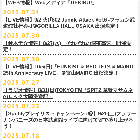
https://cocolo.jp/site/blog/1150
ンの全国ツアー、
どうぞお楽しみに！
また武道館でフラカンのライブが観たい。そう心から思う。武道館はほ
【WEB情報】Webメディア「DEKIRU!」
https://chupea.fm/
■vol.1
いほいできる会場ではなくても、こんなフラカンのライブをこれからい
＊グレートマエカワ 生出演(15:00〜出演予定）
2025.07.31
■8月6日(水)14:00〜17:51 FM802「THE NAKAJIMA HIROTO SHOW 802
7/31(木)Webメディア「DEKIRU!」
◎フラワーカンパニーズ ワンマンツアー「フラカンのチョイナチョイ
ゲスト：加藤ひさし、古市コータロー(THE COLLECTORS)
っぱい観たい。思えば初めてロックを聴いた頃からずっと、その衝撃や
【LIVE情報】9/2(火)｢802 Jungle Attack Vol.6 -フラカン武
RADIO MASTERS」
＊グレートマエカワインタビュー掲載
ナ’25/’26」
https://www.youtube.com/watch?
v=kTtAgK2Iq4A&t=2345s
感動が「思い出」という箱の中に納まらなくて、ずっとリアルに生き続
10年ぶり2回目となる日本武道館公演『フラカンの日本武道館 Part2 〜
道館壮行会-｣＠GORILLA HALL OSAKA 出演決定！
＊グレートマエカワ 生出演(17:00台出演予定）
「グレートマエカワさんのDIY魂が知りたい！〜自分たちが「面白い」と
2025年
けちゃうものだから、僕はこうやって文章を書いたりしている。この10
超・今が旬〜』を9月20日(土)
に開催するフラワーカンパニーズが、
今年1
2025.07.30
https://funky802.com/masters/
思うことが、バンドの未来につながる〜」
10月25日(土) 熊本Django 16:30/17:00
■vol.2
年ぶりのフラカンの武道館ライブも、「思い出」という箱にはなかなか
月より月１配信のYouTube番組『月刊フラカン武道館 Part2』をスター
https://media.wakasa.jp/articles/diymusic/1504/
10月26日(日) 長崎ホンダ楽器 15:30/16:00
ゲスト：Hump Back
【鈴木圭介情報】8/27(水)「それぞれの深夜高速」開催決
収まらないだろうし、収めるべきじゃない。これはきっと新しいはじま
ト、8回目のゲストとして、
四星球の出演が決定！
来月9月20日(土)、10年ぶり2度目の日本武道館公演『
フラカンの日本武道
＊「フラカンの日本武道館 Part2 オフィシャルガチャ」につきまして
11月3日(月・祝) 渋谷duo MUSIC EXCHANGE 15:15/16:00
定！
https://www.youtube.com/watch?
v=6XTayyWwFP0&t=6s
り。これからフラワーカンパニーズは、さらに凄いことになるだろう。
館 Part2 〜超・今が旬〜』を開催するフラワーカンパニーズ、
武道館前
・500円玉専用となりますので、
ご利用予定の方は500円玉をご用意くだ
11月8日(土) 徳島club GRINDHOUSE 16:30/17:00
絶対にそうなるだろう。
2025.07.30
番組スタート直前スペシャルのvol.0としてスキマスイッチ、
第１回目の
苦しい夜を乗り越えて来た芸人さんがそれぞれの夜を語り〈深夜高速〉
最後のワンマンライブとして開催する8月24日(日)「
横浜ストーリー 〜武
さい（
他の硬貨は使用不可）
11月9日(日) 米子AZTiC laughs 15:30/16:00
■vol.3
ゲストとしてTHE COLLECTORSの加藤ひさし(vo)と古市コータロー(
g)、
【LIVE情報】10/5(日)「FUNKIST & RED JETS & MAIRO
を熱唱するライブ、今年も開催決定！
道館前の一撃〜」＠F.A.D YOKOHAMA（会場チケット完売）
の模様がニ
・お一人様1回のお並びにつき5回しまでとさせていただきます
11月15日(土) 福井CHOP 16:30/17:00
◎「少しだけピュアなチョイナロンT」
ゲスト：根本要（スターダスト☆レビュー）
◎フラワーカンパニーズ「フラカンの日本武道館 Part2 〜超・今が
第２回目にHump Back、第３回目はスターダスト☆レビューの根本要、
25th Anniversary LIVE」＠富山MAIRO 出演決定！
コニコ生放送にて独占生中継されることが決定！
11月16日(日) 神戸VARIT. 15:30/16:00
https://www.youtube.com/watch?
v=OMoBtAjSn-w
価格：¥4,000（税込）
旬〜」
第４回目は南海キャンディーズの山里亮太、
第５回目は筋肉少女帯の大
2025.07.27
◎「それぞれの深夜高速」
11月29日(土) 名古屋E.L.L 16:30/17:00
ボディカラー：ホワイト
2025年9月20日(土)＠日本武道館 OPEN 15:30 START 16:30
槻ケンヂ、
第６回目はBRAHMANのボーカル・TOSHI-LOW、
そして第７
【日時】2025年8月27日（水）18:40開場 19:00開演
ライブの一部はどなたでも無料で視聴が可能、
ニコニコプレミアム会員
【ラジオ情報】8/31(日)TOKYO FM「SPITZ 草野マサムネ
11月30日(日) 静岡サナッシュ 15:30/16:00
■vol.4：山里亮太（南海キャンディーズ）
素材 ： 綿100％
回目はラッパー・シンガーソングライターのNovel Coreを招きお届けして
今年12月末をもって営業終了となる大分のライブハウスT.O.P.S
【会場】下北沢・小劇場B1
に登録するとライブ全編、
見逃し配信が視聴可能となります。
のロック大陸漫遊記」
12月6日(土) 宇都宮HEAVEN’S ROCK VJ-2 16:30/17:00
https://youtube.com/live/_ipE-
Na37yY
サイズ：S / M / L / XL /XXL
＜SET LIST＞
きた今番組（全回アーカイブ配信中）。
BittsHALLにて、フラワーカンパニーズのワンマンライブが決定！
【出演者】MC：東京03角田 特別審査員：フラワーカンパニーズ鈴木
12月7日(日) 水戸LIGHT HOUSE 15:30/16:00
2025.07.23
＜製品サイズ＞
SE Eeyo
第８回目となる今回のゲストは、”日本一泣けるコミックバンド”
、四星球
■8月31日(日)21:00〜21:55 TOKYO FM「SPITZ 草野マサムネのロック大
ゲスト：4名
武道館公演を１ヶ月後に控えたフラカンの盛り上がり必至の貴重な
ライ
12月13日(土) 盛岡CLUB CHANGE WAVE 16:30/17:00
■vol.5
S ： 身丈65cm / 身幅49cm / 肩幅42cm / 袖丈 60cm
1 少年卓球
【Spotifyプレイリストキャンペーン♪🎧】9/20(土)フラワー
を招聘！
陸漫遊記」
9/2(火)大阪GORILLA HALL OSAKAで開催される｢802 Jungle Attack Vol.6
◎「フラワーカンパニーズLIVE〜サンキューBitts〜」
【料金】￥3,500-（税込・整理番号付き自由席）
ブ、どうぞお見逃しなく！
12月14日(日) 弘前KEEP THE BEAT 15:30/16:00
ゲスト：大槻ケンヂ（筋肉少女帯/特撮/オケミス）
M ： 身丈69cm / 身幅52cm / 肩幅45cm / 袖丈62cm
2 ピースフル
カンパニーズの日本武道館ライブに向けて皆で盛り上がろ
＊鈴木圭介、グレートマエカワ ゲスト出演決定！
-フラカン武道館壮行会-｣にフラワーカンパニーズの出演が決定！
日時：2025年11月24日(月祝) OPEN15:30/START16:00
【発売日】Livepocket
12月21日(日) 京都磔磔 15:30/16:00
https://www.youtube.com/watch?
v=1EMet2dx9d4
う！
L ： 身丈73cm / 身幅55cm / 肩幅48cm / 袖丈63cm
3 ただいま実演中
20年以上にわたる付き合いで、
先輩後輩の枠を超えた関係性の2組。四星
壮行会、ありがとうございます！嬉涙
会場：大分T.O.P.S BittsHALL
・7月30日（水）21:00 先行抽選受付開始（～8月12日（火）11:00
＊配信詳細
12月22日(月) 京都磔磔 18:30/19:00
XL ： 身丈77cm / 身幅58cm / 肩幅52cm / 袖丈64cm
4 ライトを消して走れ
2025.07.18
球にことあるごとに”
危機”を救ってもらってきたフラカン、
さらに現在展
※全国38局ネット＞
各放送局のオンエア日時は番組公式サイトでご確認
チケット料金：前売¥5,200(税込/整理番号付/ドリンク代別)
迄）・8月16日（土）11:00 一般発売開始
◎フラワーカンパニーズ「横浜ストーリー〜武道館前の一撃〜」＠
F.A.D
2026年
■vol.6
XXL：身丈81cm / 身幅63cm / 肩幅56cm / 袖丈65cm
5 アメジスト