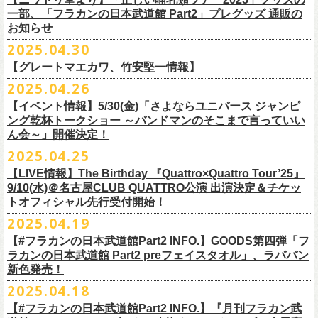
テッカー（サポーター限定カラー）を差し上げます！
楽曲の歌詞に着目し、
気鋭のイラストレーターが自らのフィルターを通
問い合わせ：ノースロードミュージック仙台
※ご購入はおひとり様1枚までとさせていただきます。
M ： 身丈64cm / 身幅57cm / 裄丈84cm
一部、「フラカンの日本武道館 Part2」プレグッズ 通販の
Key. SJ（GAG）
[三宅伸治(vo.g)/石塚英彦(vo)/グレートマエカワ(b)/石塚幸作(ds)]
◎フラワーカンパニーズ presents 「DRAGON DELUXE 2025〜特別
して、
その世界観を絵本として再構築するプロジェクト、”歌詞（うた）
お知らせ
※ご購入されたご本人様のみご参加可能になります。分配や譲渡はでき
L ： 身丈68cm / 身幅62cm / 裄丈87cm
Dr. 南條庄助（すゑひろがりず）
GSK /GUEST Vo:石塚くるみ[pèyang(vo.b)ポトフ(g)アルパカ(ds)]
================================================
編〜」【俺たちのザ・ベストテンPart2】
＊フラカンの日本武道館Part2 ステッカー（サポーター限定カラー：ゴー
の本棚”。
・7月6日(日)
ませんので、予めご了承ください。
XL ： 身丈71cm / 身幅68cm / 裄丈90cm
料金：前売5,000円 当日：5,800円（税込/ドリンク代700円別途要）
【時間(全日共通)】
2025.04.30
日時：10月17日(金) Open 18:15 / Start 19:00
ルド
）
いつもニワトリ堂をご利用いただき有難うございます。
その第４弾としてフラワーカンパニーズ「深夜高速」
の絵本化が決定！
会場：東京・江東区文化センターホール
※本受付は先着順となります。規定枚数に達し次第、受付を終了いたし
※上記サイズはあくまでも目安の寸法です
一般発売：6月8日（日）10:00
OPEN 18:30 /START19:30
文・天野史彬
会場：名古屋DIAMOND HALL
【グレートマエカワ、竹安堅一情報】
時間：Open 16:00 / Start 16:30
ます。
プレイガイド：FANYチケット https://yoshimoto.funity.jp/
【チケット】
出演：
「正しい哺乳類ツアー2025」グッズの一部、並びに「フラカンの日本武
2025.04.26
「SET YOU FREE〜VS SERIES」フラカン武道館応援企画として、札幌
今回の絵本化に際し、鈴木圭介からのリクエストで、
北野武の著書『浅
チケット料金：前売 ¥5,500（税込／全席指定）
※本受付はローソンチケットのシステムを使用しています。
問い合わせ：Fanyチケット 0570-550-100（10時～19時／年中無休）
[1日券] 予約￥5,000/当日￥5,500
2025年5月11日、フラワーカンパニーズが今年1月から全国を回ったツア
フラワーカンパニーズ
道館 Part2」プレグッズをニワトリ堂 2nd STOREにて5/3(土)12:00より取
KLUB COUNTER ACTIONにてPIGGSとの対バンが決定！
草迄』
の表紙などを手掛けたイラストレーターの丹下京子さんが作画を
【イベント情報】5/30(金)「さよならユニバース ジャンピ
一般チケット発売日：5月25日(日)
※本受付にてご購入の際、対象商品の代金とは別に、チケット1枚につき
＝＝＝＝＝＝＝＝＝＝＝＝＝＝
[4日間通し券]￥17,000
ー「正しい哺乳類ツアー2025」の追加公演となる高崎CLUB Jammer’s公
うつみようこ(vo)
り扱いスタート！
担当。
ング乾杯トークショー ～バンドマンのそこまで言っていい
プレイガイド：
ローソンチケットの規定の手数料（システム利用料：330円(税込み)/枚、
※いずれもドリンク代別途要
演が開催された。追加公演の場所がなぜ群馬県・高崎なのかと言えば、
真城めぐみ(vo)
「正しい哺乳類ツアー2025」グッズについては、2025/05/03 12:00 〜
ん会～」開催決定！
◎「SET YOU FREE〜VS SERIES」
楽曲のもつ世界観を繊細に、
豊かに表現した作品に仕上がっています！
イープラス
電子チケット利用料：110円(税込み)/枚）がかかります。
◎フラワーカンパニーズ ワンマンツアー「フラカンのチョイナチョイ
※入場整理番号あり
今年1月にリリースされたアルバム『正しい哺乳類』のレコーディングが
中森泰弘(g)
2025/05/11 23:59までの期間限定での受付となります。
日時：7月28日(月)OPEN 18:30 START19:15
2025.04.25
チケットぴあ
※代金のお支払いは、クレジットカード・PayPay・楽天ペイでのお支払
ナ’25/’26」
※中学生以上はチケットが必要になります。
高崎のスタジオTAGO STUDIO TAKASAKIで行われたからである。作品
奥野真哉(key)
またお届けについて、「正しい哺乳類ツアー2025」グッズを含む場合、5
会場：札幌KLUB COUNTER ACTION
『歌詞の本棚 深夜高速』は、7月11日(金)より全国書店などで発売。お
ローチケ
い、もしくは、コンビニエンスストアの「ローソン」「ミニストップ」
2025年
※オフィシャルFC先行チケット販売あり
のリリースツアーと言えば東京や大阪の大きな会場でファイナルをやっ
クハラカズユキ(dr)
【LIVE情報】The Birthday 『Quattro×Quattro Tour’25』
月末〜6月上旬以降となる予定です。
出演：フラワーカンパニーズ、PIGGS
楽しみに！
問い合わせ：ネクストロード
店内にございます「Loppi」でのお支払いをお選びいただけます。
10月25日(土) 熊本Django 16:30/17:00
※入場順：FC通し券→FC各日券→店通し券→店各日券→当日券
て締め括られるイメージも強いが、その作品が生まれた場所に帰ってい
チケット料金：前売 ¥5,500（税込／整理番号付／ドリンク代別途要）
9/10(水)＠名古屋CLUB QUATTRO公演 出演決定＆チケッ
チケット料金：前売り¥4,800
※各店舗のプレイガイドカウンターでの販売はいたしません。
10月26日(日) 長崎ホンダ楽器 15:30/16:00
一般チケット予約：2025年4月21日(月)から
トオフィシャル先行受付開始！
く、というこのツアーの旅の在り方に美しさを感じる。
※⾼校⽣以下は当⽇¥2,000 キャッシュバックします
◎ニワトリ堂2nd STORE
https://flowercompanyzinc.stores.jp/
チケット発売日：5月24日
商品情報：
・7月31日(木)
※チケットに関する問い合わせは必ず下記にお願いいたします。
11月3日(月・祝) 渋谷duo MUSIC EXCHANGE 15:15/16:00
MANDA-LA2予約フォームよりお申し込みください
そして、これはぼんやりとしたイメージの連鎖でしかないが、群馬と言
（当⽇年齢を証明できるもの（学⽣証、保険証など）のご提⽰
が必要と
2025.04.19
プレイガイド：tiget
https://tiget.net/events/400570
タイトル：『歌詞の本棚 深夜高速』
会場：三重・松阪M’AXA
※海外からは購入できません。日本国内のみの販売になります。
11月8日(土) 徳島club GRINDHOUSE 16:30/17:00
https://ssl.form-mailer.jp/fms/36a3b84d475895
えば詩人の萩原朔太郎である。萩原朔太郎は詩人でありながら、自らマ
なります）
【#フラカンの日本武道館Part2 INFO.】GOODS第四弾「フ
歌詞：鈴木圭介 絵：丹下京子
時間：Open 18:30 / Start 19:00
11月9日(日) 米子AZTiC laughs 15:30/16:00
MANDA-LA2
ンドリンなどの楽器を演奏し、作曲もする音楽家だった。（高崎ではな
一般チケット発売日：6月28日(土)
ラカンの日本武道館 Part2 preフェイスタオル」、ラババン
発売日：2025年7月11日(金)
チケット料金：前売 ¥5,500（税込／全自由・整理番号付／ドリンク代別
＜イベント参加に関してのご注意＞
11月15日(土) 福井CHOP 16:30/17:00
〒180-0003 東京都武蔵野市吉祥寺南町２丁目８−６ 第１８通南ビル地下
いが）前橋文学館という場所に行けば、彼が愛用したアコースティック
問い合わせ：JAILHOUSE TEL:052-936-6041
https://www.jailhouse.jp/
新色発売！
価格：定価2,200円(税込)
途要）
・会場内外の通路など共有部分での座り込み、集団での立ち話など、他
11月16日(日) 神戸VARIT. 15:30/16:00
https://www.manda-la2.com
ギターが飾られていたり、彼の作曲した曲が流れていたりする。詩と音
我こそ”フラカンの日本武道館宣伝隊員”に！という方は、こちらよりポス
2025.04.18
発売元：リットーミュージック
一般チケット発売日：5月26日(月)
のお客様のご迷惑になるような行為はご遠慮ください。イベント中止等
11月29日(土) 名古屋E.L.L 16:30/17:00
2025年9月20日(土)開催するフラワーカンパニーズ日本武道館ワンマンラ
楽の関係、言葉と音楽の関係、「うた」と呼ばれるものの秘密……そう
ター＆フライヤーを必要数お送りさせていただきますので、メールに
商品ページ：
https://www.rittor-
music.co.jp/product/detail/
3125317101/
【#フラカンの日本武道館Part2 INFO.】『月刊フラカン武
イープラス
の原因となります。
11月30日(日) 静岡サナッシュ 15:30/16:00
＝＝＝＝＝＝＝＝＝＝＝＝
イブ「フラカンの日本武道館 Part2 〜超・今が旬〜」、
いうものに思いを馳せるのに、群馬はうってつけの土地である。この日
7月12日(土)7月13日(日)静岡県浜松市浜名湖ガーデンパーク 屋外ステージ
て、件名に「フラカンの日本武道館宣伝隊員応募」と明記いただき、本