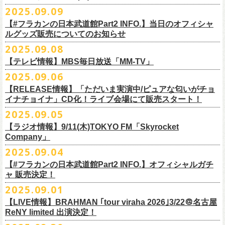
DJやついいちろう
Secret Artist：*後日発表
問い合わせ／SOGO TOKYO 03-3405-9999
2025.09.09
11月15日(土) 福井CHOP 16:30/17:00
■9月13日(土)19:00〜20:00 Inter FM「LOVE ON MUSIC」
Name the Night
Guest Artist : 鈴木圭介 (フラワーカンパニーズ)
11月16日(日) 神戸VARIT. 15:30/16:00
【#フラカンの日本武道館Part2 INFO.】当日のオフィシャ
＊鈴木圭介、グレートマエカワ生出演
ハモニカクリームズ
MC ：矢野きよ実
11月29日(土) 名古屋E.L.L 16:30/17:00
ルグッズ販売についてのお知らせ
https://www.interfm.co.jp/loveonmusic/
雅轟太鼓
料金：全席指定 ／ 前売 ￥6,500‐ 当日 ￥7,000‐ 入場時ドリンク代￥600-
11月30日(日) 静岡サナッシュ 15:30/16:00
2025.09.08
別途必要
9月20日(土)フラカンの日本武道館公演当日のグッズ販売ついてのお知ら
12月6日(土) 宇都宮HEAVEN’S ROCK VJ-2 16:30/17:00
◆お笑いステージ◆
チケット発売：2025年10月15日(水) 正午～
【テレビ情報】MBS毎日放送「MM-TV」
せです。
12月7日(日) 水戸LIGHT HOUSE 15:30/16:00
ですよ。
チケット受付：チケットぴあ Ｐコード 311-504
2025.09.06
12月13日(土) 盛岡CLUB CHANGE WAVE 16:30/17:00
■
9月8
日(月)27:20〜
MBS毎日放送「MM-TV」
ヨネダ2000
イープラス
https://eplus.jp/minnano-xmas/
☆グッズ販売：12:00〜予定（準備状況により、
少々お待ちいただく場合
本日開催された「フラカンの日本武道館 Part2 〜超・今が旬〜」こちら
12月14日(日) 弘前KEEP THE BEAT 15:30/16:00
【RELEASE情報】「ただいま実演中/ピュアな匂いがチョ
＊グレートマエカワ インタビューOA
================================================
お問合せ：並矢株式会社 052-683-5885 （平日10時から17時）
がございます）
のライブの模様がU-NEXTにて独占ライブ配信されることが決定！
イナチョイナ」CD化！ライブ会場にて販売スタート！
12月21日(日) 京都磔磔 15:30/16:00
◎「ドラデラ2025 爽やかアクキー」
※
リピート放送；
9/11(木)、9/12(金)、9/14(日)
☆ご購入商品を入れる袋のご用意はございませんので、
みなさまの方で
詳細は後日発表致します。
12月22日(月) 京都磔磔 18:30/19:00
2025.09.05
価格：800円(税込)
https://www.mbs.jp/mmtv/
文・天野史彬 写真：新保勇樹
ご準備をお願い致します
昨日開催しました「フラカンの日本武道館 Part2 〜超・今が旬〜」にて
2026年
サイズ：85 × 40ｍｍ
#MMTV_mbs
【ラジオ情報】9/11(木)TOKYO FM「Skyrocket
どうぞお楽しみに！
オフィシャルグッズを購入いただきありがとうございました。
1月17日(土) 長野CLUB JUNK BOX 16:30/17:00
Company」
▼
＊「フラカンの日本武道館 Part2 オフィシャルグッズ」につきまして
一部の商品を事後通販させていただくことが決定しました。
1月18日(日) 千葉LOOK 15:30/16:00
ーーーーーーーーーーーーーー
2025年９月20日、フラワーカンパニーズが10年ぶりとなる日本武道館ワ
2025.09.04
現金に加え、各種キャッシュレス決済もご利用いただけます。
対応ブ
1月24日(土) 高知X-pt. 16:30/17:00
■9月11日(木)17:00〜20:00 TOKYO FM「Skyrocket Company」
ンマン公演「フラカンの日本武道館Part2 〜超・今が旬〜」を開催した。
ランドは下記画像をご確認ください
商品を買い逃した方、追加で買いたいなという方、ぜひご利用くださ
【#フラカンの日本武道館Part2 INFO.】オフィシャルガチ
1月25日(日) 広島SECOND CRUTCH 15:30/16:00
＊鈴木圭介、グレートマエカワ 生出演
☆フラワーカンパニーズ presents 「DRAGON DELUXE 2025〜特別
熟練の凄みと、消えることのないみずみずしさを兼ね備えた演奏。派手
ャ 販売決定！
い。
1月27日(火) 四日市CLUB CHAOS 18:30/19:00
https://www.tfm.co.jp/sky/
編〜」【俺たちのザ・ベストテンPart2】
になり過ぎず、かと言ってストイックにもなり過ぎず。躍動するバンド
◎「チョイナチョイナTシャツ」
2025.09.01
1月31日(土) 札幌近松 16:30/17:00
日時：10月17日(金) Open 18:15 / Start 19:00
と楽曲の世界観を彩り、会場を鮮やかに彩った演出。ダブルアンコール
2025年9月20日(土)開催、フラワーカンパニーズ日本武道館ワンマンライ
価格：￥3,500（税込）
【 受付URL 】
2月4日(水) 下北沢シェルター 18:30/19:00
会場：名古屋DIAMOND HALL
【LIVE情報】BRAHMAN ｢tour viraha 2026｣3/22＠名古屋
までの全26曲、この10年間でリリースされてきた楽曲を中心としたリア
ブ「フラカンの日本武道館 Part2 〜超・今が旬〜」公演当日のオフィシ
ボディカラー：バニラ, グレイッシュパープル
https://capitalradioone.jp/
SHOP/387158/list.html
2月14日(土) 大阪バナナホール 16:30/17:00
ReNY limited 出演決定！
出演：
ルタイム感のあるセットリスト。すべてが「完璧だ！」と感嘆してしま
ャルグッズエリアにオフィシャルガチャが登場！
素材 ： 綿100％
2月15日(日) 岡山ペパーランド 15:30/16:00
フラワーカンパニーズ