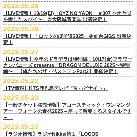
公演を直前に控えた9月3日(水)、
トークイベントを開催！
12月14日(日) 弘前KEEP THE BEAT 15:30/16:00
2025.05.30
7月21日(月祝)21:00より配信されます。
■内容：サイン会＋トークショー
泉 info@shimizuonsen.com
12月21日(日) 京都磔磔 15:30/16:00
8/24(日)F.A.D YOKOHAMAにて開催する「横浜ストーリー 〜武道館前の
【LIVE情報】10/19(日)「OYZ NO YAON ＃007 〜オヤジ
会場は登録有形文化財に指定されている京都・
紫
明
会館
にて、
2024年4月
12月22日(月) 京都磔磔 18:30/19:00
一撃〜」の一般チケットが本日6/29(日)10:00より発売開始！
フラカンの日本武道館公演のチケットは絶賛発売中。
を愛したスパイ〜」＠大阪城音楽堂 出演決定！
<イベント参加方法>
出演：子供バンド、怒髪天、フラワーカンパニーズ
よりスタートし今年2年目に突入した京都・α-
STATIONのフラワーカンパ
2026年
合わせてお見逃しなく！
電子チケットで対象商品をご予約ご購入いただいたお客様は先着にてイ
チケット料金：前売り オールスタンディング ￥6,900-（整理番号付/別途
10年ぶり2回目となる日本武道館公演『フラカンの日本武道館 Part2 〜
2025.05.30
ニーズのレギュラー番組「
CHARMING BONGO」の公開収録を兼ねて行
1月17日(土) 長野CLUB JUNK BOX 16:30/17:00
9/20(土)「フラカンの日本武道館 Part2 〜超・今が旬〜」まで１ヶ月を切
ベントにご参加いただけます。
ドリンク代）
超・今が旬〜』を開催するフラワーカンパニーズが、今年1月より月１配
われます。
【LIVE情報】「ロックのほそ道2025」＠仙台GIGS 出演決
1月18日(日) 千葉LOOK 15:30/16:00
ったタイミングでのワンマンライブ！
＜番組情報＞
※入場は整理番号順でのご入場となります
信のYouTube番組『月刊フラカン武道館 Part2』をスタート、6回目のゲ
定！
1月24日(土) 高知X-pt. 16:30/17:00
武道館とともに、お待ちしております
『月刊フラカン武道館 Part2』
※規定枚数に達し次第受付は終了させていただきますので予めご了承く
ストとして、TOSHI-LOW（BRAHMAN）の出演が決定！
◎『フラカンのチャーミングなトークライヴ in 京都 – public recording
2025.05.27
1月25日(日) 広島SECOND CRUTCH 15:30/16:00
■vol.7
ださい。
7/20(日)大阪公演追加チケット▼先着受付[e+]
on a radio program「CHARMING BONGO」-』
1月27日(火) 四日市CLUB CHAOS 18:30/19:00
◎「横浜ストーリー 〜武道館前の一撃〜」
ゲスト：Novel Core
【LIVE情報】今年のドラデラは特別編！10/17(金)フラワー
※ご購入されたご本人様のみご参加可能になります。分配や譲渡はでき
販売期間：7/1(⽕) 19:00 〜 7/19(⼟) 23:59
番組スタート直前スペシャルのvol.0としてスキマスイッチ、第１回目の
日時：2025年9月3日(水) OPEN 18:30 / START 19:00
1月31日(土) 札幌近松 16:30/17:00
日時：8月24日(日)Open 15:30 / Start 16:00
カンパニーズ presents「DRAGON DELUXE 2025〜特別
7月21日(月祝)21:00〜配信
ませんので、予めご了承ください。
https://eplus.jp/kodomoband/
ゲストとしてTHE COLLECTORSの加藤ひさし(vo)と古市コータロー(g)、
会場：京都・
紫
明
会館
2月4日(水) 下北沢シェルター 18:30/19:00
会場：神奈川・F.A.D YOKOHAMA
編〜」【俺たちのザ・ベストテンPart2】開催決定！
本番URL：
https://www.youtube.com/
watch?v=I8Zw-h9Anxg
フラワーカンパニーズが、
結成以来発表してきた楽曲を6人のreviewerた
※未就学児のお子様のご同伴をご希望の場合は、1名のみ同伴可能です。
第２回目にHump Back、第３回目はスターダスト☆レビューの根本要、
出演：フラワーカンパニーズ
2月14日(土) 大阪バナナホール 16:30/17:00
チケット料金：前売 ¥5,200(税込/整理番号付/ドリンク代別途要)
2025.05.23
ちによるレ
ビューとともに紹介する企画「フラカンの音楽目録」がスタ
ただし、座席のご用意はできませんので、同伴される方のお膝の上にお
第４回目は南海キャンディーズの山里亮太、そして第５回目は大槻ケン
入場料：1500円(税込/整理番号付自由席/
ドリンク代別途要)
2月15日(日) 岡山ペパーランド 15:30/16:00
前売￥5,200（税込、ドリンク代別、オールスタンディング）
ート！
座りいただきます。予めご了承ください。
ヂを招きお届けしてきた今番組（全回アーカイブ配信中）、第６回目と
【TV情報】KTS鹿児島テレビ『見っどナイト』
チケット発売日：6月29日(日)17:00〜
2月21日(土) 別府Copper Raven 16:30/17:00
※高校生以下は当日￥2,000キャッシュバック （当日年齢を証明できるも
＊アーカイブ配信中！
自他共に認めるライブマスターとして一年中ライブで全国を回りな
が
お席が必要な場合は、イベント参加券が必要です。
なる今回のゲストは、BRAHMANのボーカル・TOSHI-LOWを招聘。
プレイガイド：Live Pocket
https://t.livepocket.jp/e/flowercompanyz
2025.05.23
2月22日(日) 福岡CB 15:30/16:00
の(学生証、保険証など)のご提示が必要となります）
■vol.0 番組スタート直前スペシャル
■5月24日(土)25:15〜 25:45 KTS鹿児島テレビ『見っどナイト』
ら、コンスタントに楽曲を製作、新作を発表し、
今年1月には20枚目とな
▼詳細は下記ローソンチケットサイトをご確認ください。
9/20(土)開催「フラカンの日本武道館Part2 〜超・今が旬〜」グッズにつ
2月24日(火) 豊橋Club KNOT 18:30/19:00
一般発売日:6月29日(日)
【一般チケット発売情報】アコースティック・ワンマンツ
ゲスト：スキマスイッチ
https://www.kts-tv.co.jp/program/midnight/
るオリジナルアルバム『正しい哺乳類』
をリリース、これまで発表して
きまして、今回9/20までにお届け予定で、通販での事前販売受付（7月中
フラカン2度目の武道館開催を反対だと言い放つTOSHI-LOW、フラカン
アー「フォークの爆発2025～座って演奏するスタイルです
2月28日(土) 新潟GOLDEN PIGGS BLACK 16:30/17:00
プレイガイド：
フラワーカンパニーズがこれまでに発表した配信限定楽曲、数々のアー
https://www.youtube.com/watch?
v=BR4CmNuGCLg&t=28s
＊3/15(土)正しい哺乳類ツアー2025」＠鹿児島 SR HALL公演の模様が２
きた曲は300曲以上になります。
【特典会内容】
旬頃〜開始予定）を準備しております。
メンバーは番組終了までにTOSHI-LOWを納得させられるか?!
～」
3月1日(日) 金沢AZ 15:30/16:00
チケットぴあ
ティストトリビュート盤に参加した楽曲、シングル・カップリングに収
週にわたってオンエア！
その代表として 2004 年に誕⽣した「深夜⾼速」は、本当にたくさんの⽅
■トーク＆サイン参加券（1冊券）：トークショー＋サイン会
6月18日(水)21:00よりプレミア公開される。
3月7日(土) HEAVEN’S ROCKさいたま新都心 16:30/17:00
イープラス
録された楽曲など、現在入手困難となっているオリジナルアルバム未収
2025.05.23
■vol.1
にカバーしていただき、近年では CM にも起⽤されるなど、頼もしいフ
それに先がけた超先行販売として、フラカンのオリジナル・オーバーオ
3月14日(土) 仙台darwin 16:30/17:00
ローチケ
録楽曲をコンパイルした企画アルバム『HESOKURI ～オリジナルアルバ
ゲスト：加藤ひさし、古市コータロー(THE COLLECTORS)
ラカンの顔になってくれていますが、その他にも聴く⼈それぞれにとっ
※出演者との握手や接触はNGとさせて頂きます。
【ラジオ情報】ラジオNikkei第１「LOGOS
ールの販売が決定！
フラカンの日本武道館公演のチケットは絶賛発売中。