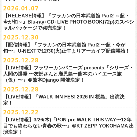
※販売ページは、2月21日0時以降に表示されます。ご了承ください。
S ： 身丈66cm / 身幅55cm / 肩幅52cm / 袖丈21cm
6/11(木)香川・高松燦庫(sanko) 18:30/19:00 問：燦庫-
問い合わせ：
G.I.P.
https://www.gip-web.co.jp/t/info
本とコーラスと小
2026.01.07
物の楽器などで構成するライヴ』です
M ： 身丈70cm / 身幅58cm / 肩幅55cm / 袖丈23cm
◎STUDIO 841 PRESENTS LIVE 2026-1「前ベン」
SANKO-/TOONICE
・5月31日(日) 開場 15:30 / 開演 16:00
日時：6/28(日) 開場15:30/開演16:00
注意事項
L ： 身丈74cm / 身幅61cm / 肩幅58cm / 袖丈25cm
【RELEASE情報】『フラカンの日本武道館 Part2 ～超・
【公演日】2026/2/7 (土)
6/13(土)三重・鳥羽水族館 18:15/18:45 問：ネクストロード
ーーーーーーーーーーーーーー
4月5日(日) 友部正人さんとの２マンライブ＠熊本Djangoの一般発売日に
会場：岐阜柳ヶ瀬ANTS
会場：札幌musica hall cafe
※営利目的のチケットの転売は固くお断り致します。転売チケットは入
XL ： 身丈78cm / 身幅64cm / 肩幅61cm / 袖丈27cm
今が旬～』Blu-ray+CD+LIVE PHOTO BOOK(72p)のスペシ
【開場/開演】16:30/17:00
チケット料金：4,800円（税込/整理番号付/ドリンク代別）
＊【オフィシャルサイト先行】
つきまして、
出演：フラワーカンパニーズ/SCOOBIE DO
チケット料金：4,800円（税込/整理番号付/ドリンク代別）
場をお断りする場合もあり
ャルパッケージで発売決定！
※上記サイズはあくまでも目安の寸法です
【会場】スタジオ841 埼玉県大里郡寄居町寄居1010
※6/13＠鳥羽はドリンク代なし
受付期間：
4/4(
土
)21:00
～
4/30(
木
)23:
59
◎「オクノマサヒコ Japan Tour2026初夏の陣〜奥野還暦イヤー記念
当初2月7日(土)でご案内しておりましたが、諸事情により、
チケット料金：前売り¥5.200(税込/D別/整理番号付)
※高校生以下は当日¥2,000キャッシュバック（
当日年齢を証明できるも
ますのでご注意ください。
2025.12.30
【出演】湯川トーベン、グレートマエカワ
※高校生以下は当日¥2,000キャッシュバック（
当日年齢を証明できるも
受付
URL
：
‘
https://eplus.jp/
sambomaster/
祭〜」
2月11日(水祝)からの発売に変更となりました。
一般チケット発売日：2026年3月8日(日)
の（学生証、保険証など）
のご提示が必要となります）
※撮影・録音・録画などは禁止とさせていただきます。また開場時のご
【チャージ】￥4,000
【配信情報】「フラカンの日本武道館 Part2 〜超・今が
の（学生証、保険証など）
のご提示が必要となります）
枚数制限
ご予定していただいた皆さまにはご迷惑おかけしますが、何卒宜しくお
プレイガイド：
一般チケット発売日：3月28日(土)
自分の席以外の席取りは
【予約】
旬〜」U-NEXTで12/30(火)正午よりアーカイブ配信開始！
一般チケット発売日：3月8日(日)10:00
・ライブハウス公演：お
1
人様
1
公演につき
1
枚まで
＊5/15(金)大阪ムジカジャポニカ
願い致します。
イープラス
お問い合わせ : 浮雲社中
contact@ml.ukigmo.org
ご遠慮ください。
https://www.facebook.com/p/%E3%82%B9%E3%82%BF%E3%82%B8%
プレイガイドなど詳細はライブページにてご確認ください
当落結果：
2025.12.28
5/2(
土
)13:00
予定
DJ&LIVE オクノマサヒコ
2024年9月に荻窪TOP BEAT CLUBでフラワーカンパニーズ＆うつみよう
問い合わせ：柳ヶ瀬アンツ
http://www.
ants69.com/information.html
※マスクの着用は任意となりますが、過度な発声や他のお客様のご迷惑
E3%82%AA%EF%BC%98%EF%BC%94%EF%BC%91-
https://flowercompanyz.com/live/2026/01/30/8956
入金期限：
5/4(
月
)21:00
(奥野真哉、グレートマエカワ)
◎フラワーカンパニーズ presents 「シリーズ・人間の爆発 〜
友部
さん
と
こ＆YOKOLOCO BAND合同企画として初開催、昨年は毎年恒例のフラワ
となる声量はお控えく
【LIVE情報】フラワーカンパニーズ presents「シリーズ・
61550212223544/
発券開始日：各公演日
10
日前～
ゲストDJ:45CLUB（mic&VITON6969）
鹿児島ー熊本のハイエース旅〜」
ーカンパニーズ主催イベント「DRAGON DELUXE」の特別編として11月
人間の爆発 〜友部さんと鹿児島ー熊本のハイエース旅
ださい。
＊追加された6/28(日)札幌公演は3/28(土)からの発売になります
ーーーーーーーーーーーーーー
18:00〜
日時：2026年4月5日(日) 開場14:30 開演15:00
（仮）〜」＠熊本Django 開催決定！
に名古屋DIAMOND HALで行ったスペシャル企画「俺たちのザ・ベストテ
※飲食を伴うイベントのため、公演当日、体調不良や発熱症状のある方
¥3,000(ドリンク別)
会場：熊本Django
ン」。
は、来場をご遠慮いただ
2025.12.28
◎「まいう〜ロックフェス2026」
6/28(日) 札幌musica hall cafe 開場15:30/開演16:00 問：浮雲社中
整理番号あり
出演：フラワーカンパニーズ、
友部
正人
1978年〜1989年まで放送されていた伝説の歌番組【ザ・ベストテン】の
きますようお願いいたします。
【LIVE情報】「WALK INN FES! 2026 IN 桜島」出演決
【公演日】2026/2/10 (火)
チケット料金：4,800円（税込/整理番号付/ドリンク代別）
U25(25歳以下〜入場ラスト・要証明)¥2,000(D別）
チケット料金：5200円（税込/ドリンク代別/整理番号付）
トリビュート企画として、誰もが口ずさめる当時ヒットした歌謡曲のみ
※ミュージシャンによるトークイベントですが、音楽の話は一切いたし
定！
【開場/開演】18:30/19:00
※高校生以下は当日¥2,000キャッシュバック（
当日年齢を証明できるも
2/28 19時よりこちらのフォームで予約開始！
一般チケット発売日：2026年2月11日(水祝)10:00
で全て構成するカヴァーライヴとなる今企画。同時代に音楽に目覚めた
ませんのでご了承ください。
2025.12.22
【会場】荻窪 TOP BEAT CLUB
の（学生証、保険証など）
のご提示が必要となります）一般チケット一
https://musicaja.info/11920
釜石市民ホール TETTOで開催される「Mobstyles presents
プレイガイド：イープラス
バンドマンたちが数々の昭和歌謡曲へのリスペクトを全身全霊でぶつけ
【出演】オーバーオールズ（石塚英彦、三宅伸治、グレートマエカワ、
般チケット発売日：3月28日(土)10:00
【LIVE情報】3/26(木)「PON pre WALK THIS WAY〜12年
KOKOKARA」にフラワーカンパニーズの出演が決定！
問い合わせ：熊本Django
る、そのスペシャルなステージの噂は各所に拡がり、次回への熱望の声
公演に関するお問い合わせ 新宿ロフトプラスワン 03-3205-6864
石塚幸作）／GSK／どんぐりパワーズ／工膝わたる（THE NUGGETS）
目でも終わらない青春の歌〜」＠KT ZEPP YOKOHAMA 出
フラワーカンパニーズのアコースティック企画「
フォークの爆発2026」
＊5/16(土)広島bar edge
本日よりオフィシャル先行の受付もスタート！
を受け、「俺たちのザ・ベストテン2026」の開催が決定！
主催：音楽と人編集部 https://ongakutohito.com/
【前売】￥5,000 ( +1D)
演決定！
の開催が決定！
DJ&LIVE オクノマサヒコ
東日本大震災から15年、新たなスタートを応援するイベント、ぜひお待
トークイベント〈第11回！ 僕たち、プロ野球大好きミュージシャンで