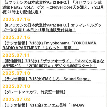
開中のフラカンの楽曲全曲レビュー企画「
フラカンの音楽目録」でボー
ください
◎｢802 Jungle Attack Vol.6 -フラカン武道館壮行会-｣
チケット発売日：9月27日(土)
【#フラカンの日本武道館Part2 INFO.】『月刊フラカン武
【お問い合わせ】
YOKOHAMA
1月17日(土) 長野CLUB JUNK BOX 16:30/17:00
ゲスト：TOSHI-LOW（BRAHMAN）
※上記サイズはあくまでも目安の寸法です
6 夜空の太陽
カル・
北島康雄をプロのライター陣に交じってreviewerに抜擢す
るなど、
https://www.tfm.co.jp/manyuki/
日時：9月2日(火)18:15 OPEN / 18:45 START
道館 Part2』vol.7、ゲストにNovel Core氏を迎え、7/21(月
プレイガイド：
SLUSH-PILE. 03-6451-0554
配信日時：8月24日（日）16:00 START（10分前より準備開始）
1月18日(日) 千葉LOOK 15:30/16:00
https://youtu.be/Z9wrtIqELqE
mc
四星球に対しての信頼度が絶大なフラカンメンバー。
とにかくお互いへ
祝)21時より配信決定！
会場：大阪 GORILLA HALL OSAKA
https://eplus.jp/sf/detail/
4383810001-P0030001
視聴URL：
https://live.nicovideo.
jp/watch/lv348512764
1月24日(土) 高知X-pt. 16:30/17:00
7 馬鹿の最高
の思いが溢れる1時間！
出演：
2025.07.16
＊本ライブの一部はプレミアム会員限定視聴となります。
1月25日(日) 広島SECOND CRUTCH 15:30/16:00
■vol.7
8 最高の夏
フラワーカンパニーズ
＊
全編視聴をご希望のかたはプレミアム会員にご登録（月額790円）をお
【#フラカンの日本武道館Part2 INFO.】オフィシャルグッ
1月27日(火) 四日市CLUB CHAOS 18:30/19:00
ゲスト：Novel Core
9 友達100万人
8月20日(水)21:00よりプレミア配信されます。
Conton Candy
願い致しま
す。
ズ一挙公開！ 本日より事前通販受付開始！
1月31日(土) 札幌近松 16:30/17:00
https://www.youtube.com/watch?
v=I8Zw-h9Anxg
10 ミント
TOSHI-LOW
＊タイムシフト視聴期間：2025年9月7日まで
2月4日(水) 下北沢シェルター 18:30/19:00
2025.07.16
11 ハイエース
開催を約１ヶ月後に控えたフラカンの日本武道館公演のチケットは
絶賛
ヒグチアイ
本番組はプレミアム会員の方ならタイムシフト視聴期間中に何度で
も、
2月14日(土) 大阪バナナホール 16:30/17:00
■vol.8
12 深夜高速
発売中！
【ラジオ情報】7/16(水) Fm yokohama「YOKOHAMA
MC：加藤真樹子（#FM802）
放送終了後に視聴することができます。 一般会員の方の場合は事前予約
2月15日(日) 岡山ペパーランド 15:30/16:00
ゲスト：四星球
mc
RADIO APARTMENT 「ふらっと、道草」」
合わせてお見逃しなく！
チケット発売スタート！
をする事で期間内にタイムシフト視
聴が可能ですが、リアルタイム視聴
2月21日(土) 別府Copper Raven 16:30/17:00
https://www.youtube.com/watch?
v=kVfyzG-tjOs
13 履歴書
2025.07.11
▼詳細はこちら
の際と同様、
全編の視聴にはプレミアム会員への加入が必要になりま
■7/16(水)22:00
～
23:30 Fm yokohama「YOKOHAMA RADIO
2月22日(日) 福岡CB 15:30/16:00
14 感情七号線
https://funky802.com/site/pickup_detail/7941
【配信情報】7/16(水)「ザッツオーライ」「すべての若さな
す。
APARTMENT
「ふらっと、道草」」
2月24日(火) 豊橋Club KNOT 18:30/19:00
15 星のブルペン
＜番組情報＞
き野郎ども」「友達100万人」デジタル配信スタート！
DJ:NakamuraEmi
2月28日(土) 新潟GOLDEN PIGGS BLACK 16:30/17:00
16 日々のあぶく
『月刊フラカン武道館 Part2』
ーーーーーーーーーーーーーーーーーーーーーーーーーーー
2025.07.10
https://www.fmyokohama.co.jp/
program/yra_furatto_michikusa
3月1日(日) 金沢AZ 15:30/16:00
17 虹の雨あがり
■vol.8
「HESOKURI」に収録「ザッツオーライ」「すべての若さなき野郎ど
◎「横浜ストーリー 〜武道館前の一撃〜」
＊鈴木圭介、グレートマエカワ コメントOA
3月7日(土) HEAVEN’S ROCKさいたま新都心 16:30/17:00
mc
【ラジオ情報】7/15(火)FMくしろ「Sound Stage」
7/23(水)よりSpotifyでフラワーカンパニーズのプレイリスト企画がスター
ゲスト：四星球
も」「友達100万人」が、7/16(水)より各音楽サービスにてデジタル配信
日時：8月24日(日)Open 15:30 / Start 16:00
3月14日(土) 仙台darwin 16:30/17:00
18 行ってきまーす
ト！
8月20日(水)21:00〜配信
スタート！
2025.07.10
会場：神奈川・F.A.D YOKOHAMA
■7月15日(金) 19:00〜 FMくしろ「Sound Stage」
19 ラッコ！ラッコ！ラッコ
本番URL：
同日リリースの新曲「ただいま実演中 / ピュアな匂いがチョイナチョイ
https://www.youtube.com/
watch?v=kVfyzG-tjOs
【グレートマエカワ、竹安堅一情報】
会場チケット：完売
＊鈴木圭介、グレートマエカワ コメントOA！
チケット料金：¥5,200(税込/整理番号付/
ドリンク代別途要)
20 人は人
①特設サイト
https://flowercompanyz.mixlist.app/
にて10曲をセレクトし
ナ」と合わせて、プリアドプリセーブが可能です。
※再放送：7月18日(金)15:00〜
2025.07.08
※全公演、高校生以下は当日¥2,000 キャッシュバック(当日年齢を証明で
21 最後にゃなんとかなるだろう
てプレイリストを作成
＊アーカイブ配信中！
ぜひお楽しみください！
きるもの(学生証、
保険証など)のご提示が必要となります)
富山MAIRO 25周年記念ライブにフラワーカンパニーズの出演が決定！
22 白眼充血絶叫楽団
【ラジオ情報】7/11(金) エフエム長崎「Fly-Day
②
#フラカンプレイリスト
をつけてXでシェア
■vol.0 番組スタート直前スペシャル