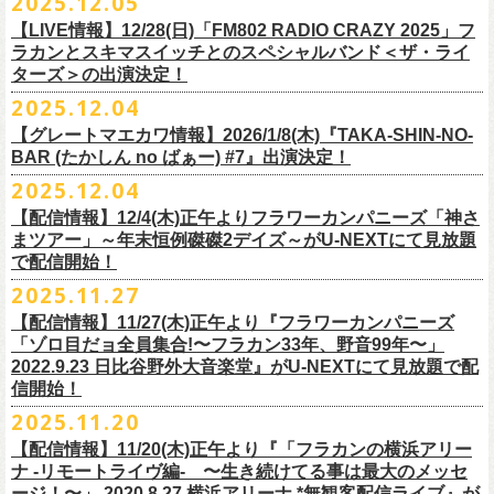
2025.12.05
※入場制限:4歳以上チケット必要
■チケット先行発売
チケット料金：前売り 5,000円(ドリンク代別途)
問い合わせ：奈良NEVER LAND
http://nara-neverland.
com/pc/info.html
中森泰弘(G)
鈴木圭介に出演が決定！
※チケット整理番号付き
【LIVE情報】12/28(日)「FM802 RADIO CRAZY 2025」フ
◎竹原
ピストル“
竹原
ピストルとフラワーカンパニーズのツーマンライブ”
・イープラス 12/29 12:00~
※整理番号あり
竹安堅一(G)
＊チケット最速先行受付：2026年12月22日(月)20:00〜
ラカンとスキマスイッチとのスペシャルバンド＜ザ・ライ
日時：2026年2月18日（水）OPEN 18:15/START 19:00
・WALK INN STUDIO！099-296-9888
※小学生以上有料、未就学児童入場不可
日時：5月31日(日) 開場 15:30 / 開演 16:00
グレートマエカワ(B)
◎「初恋の嵐 西山達郎生誕祭～初恋の嵐 カモンアゲイン!2026～」
ターズ＞の出演決定！
https://eplus.jp/pon-walkthisway/
会場：渋谷duo MUSIC EXCHANGE
・CAPARVOプレガイド 099-227-0337
チケット発売：2026年1月31日(土)午前10時～
会場：岐阜柳ヶ瀬ANTS
クハラカズユキ(Dr)
日時：2026年2月11日（祝）17:00開場 / 17:30開演
2025.12.04
出演：
竹原
ピストル、フラワーカンパニーズ
・イープラス
https://eplus.jp/sf/
detail/4450820001-P0030001
出演フラワーカンパニーズ/SCOOBIE DO
チケット料金：前売¥5,500(税込/ドリンク代別途要/整理番号付)
会場：東京新代田FEVER
問合せ：HOT STUFF PROMOTION 03-5720-9999(平日12:00〜18:00)
竹原ピストルBand Member：
【グレートマエカワ情報】2026/1/8(木)『TAKA-SHIN-NO-
その他詳細：オフィシャルホームページ
・出雲アポロ店頭
チケット料金：前売り¥5.200(税込/D別/整理番号付)
チケット発売日：2/11(水・祝)
出演：初恋の嵐
G・外園一馬
BAR (たかしん no ばぁー) #7』出演決定！
http://ongaku-heiya.com/
walkinnfes/
一般チケット発売日：2026年3月8日(日)
問い合わせ：TOP BEAT CLUB
【ゲストミュージシャン】
B・佐藤慎之介
2025.12.04
日時：2026年4月12日(日) 15:30 OPEN / 16:00 START
問い合わせ：柳ヶ瀬アンツ
http://www.
ants69.com/information.html
guitar : 木暮晋也（Hicksville）/玉川裕高 key : 高野勲
MR.PAN (THE NEATBEATS) と奥野真哉 (SOUL FLOWER UNION)がホス
Dr・伊藤哲平
オフィシャルSNS
会場：徳島GRINDHOUSE
【ゲストボーカル】
【配信情報】12/4(木)正午よりフラワーカンパニーズ「神さ
トを務める大人気BAR、『TAKA-SHIN-NO-BAR (たかしん no ばぁー)』
Key・斎藤渉
・X：@WalkInnFes
出演：フラワーカンパニーズ、ザ50回転ズ
鈴木圭介（フラワーカンパニーズ）
まツアー」～年末恒例磔磔2デイズ～がU-NEXTにて見放題
が次回は新春1月にオープン！お客様(ゲスト)を迎えてたっぷりと根掘り
2026年2月6日(金)～8日(日)
に横浜大さん橋ホールで開催する日本最大の
チケット料金：スタンディング¥6,600（整理番号付き、税込、
ドリンク
・Instagram：walkinnfes
チケット料金：前売り 5,000円(ドリンク代別途)
で配信開始！
安部コウセイ（HINTO,スパルタローカルズ）
葉掘り、口外無用の大爆笑トークをお届けする名トークイベント！
クラフト
ビールフェス
【スペントグレイン Presents JAPAN BREWERS
別）
※整理番号あり
岩崎慧（セカイイチ）
2025.11.27
(ゲストを迎えての想い出ソング・セッション・コーナーもあり！？)
CUP 2026】にフラワーカンパニーズの出演が決定！
一般発売日：未定
※小学生以上有料、未就学児童入場不可
チケット料金：6500円+D代
こちらのイベントにグレートマエカワが出演致します。
フラカンの出演は2/8(日)のみとなります。
【配信情報】11/27(木)正午より『フラワーカンパニーズ
問合せ：SOGO TOKYO ☏03-3405-9999 (月-土 12:00～13:00 / 16:00～
チケット発売：2026年1月31日(土)午前10時～
チケット発売日：12/20（土） 正午（12時）
「ゾロ目だョ全員集合!〜フラカン33年、野音99年〜」
19:00 ※日曜・祝日を除く)
イープラス
https://eplus.jp/sf/detail/
4450640001-P0030001
チケット受付url：
https://t.livepocket.jp/e/cimv1
2022.9.23 日比谷野外大音楽堂』がU-NEXTにて見放題で配
『TAKA-SHIN-NO-BAR (たかしん no ばぁー) #7』
どうぞお楽しみに！
信開始！
新春初笑い！今年も(は)良い年 2026！
【日程】2026/1/8 (木)
■スペントグレイン Presents JAPAN BREWERS CUP 2026
2025.11.20
年末恒例FM802主催のロック大忘年会「FM802 ROCK FESTIVAL RADIO
【会場】荻窪 TOP BEAT CLUB
開催日時：2026年2月6日（金）～8日（日） ＊フラワーカンパニーズの
CRAZY 2025」の「LIVE HOUSE Antenna -BEYOND ZERO Garage-」に
【配信情報】11/20(木)正午より『「フラカンの横浜アリー
【開場／開演】19:00／19:30
出演は2/8(日)
フラワーカンパニーズとスキマスイッチによるスペシャルバンド＜ザ・
ナ -リモートライヴ編- 〜生き続けてる事は最大のメッセ
【前売】￥4000 (+2D)
開催地：横浜大さん橋ホール（〒231-0002 神奈川県横浜市中区海岸通1-
ライターズ＞が登場！
ージ！〜」 2020.8.27 横浜アリーナ *無観客配信ライブ』が