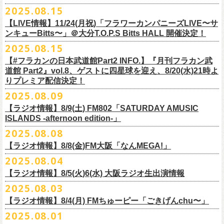
本番を3日後に控えた４人でのお喋り、どうぞお楽しみに！
が響き渡った。“星のブルペン”での、夜空から降り注ぐ星の光のような照
2025.08.15
■8月24日(日) 7:00～10:00 TOKAI RADIO（FM929）『Morning
明演出も忘れがたい。
【LIVE情報】11/24(月祝)「フラワーカンパニーズLIVE〜サ
Delight』
◎「フラカンの日本武道館 Part2 オフィシャルガチャ」
武道館公演チケットは、9/19(金)
まで各プレイガイドにて前売チケット発
もちろん“深夜高速”や“感情七号線”、“馬鹿の最高”“真冬の盆踊り”といっ
ンキューBitts〜」＠大分T.O.P.S Bitts HALL 開催決定！
＊グレートマエカワ インタビューOA
1回：500円(税込)
売中！
た、それ以前発表の名曲たちも会場を盛り上げる。「久々の曲を」とい
2025.08.15
https://www.tokairadio.co.jp/program/md/
全16種類
また、フラカン武道館応援企画として四星球とPIGGSが出演、
9/18(木)高
う紹介と共に、1998年発表のアルバム『マンモスフラワー』の最後に収
BRAHMAN ｢tour viraha 2026｣の
※フィギュア・チェキ・トートの引換券が出た時は、当日中にお引
【#フラカンの日本武道館Part2 INFO.】『月刊フラカン武
き換
円寺HIGHで開催される「SET YOU FREE〜VS SERIES」にグレートマ
録された“虹の雨あがり”が始まった瞬間には、観客たちからどよめきにも
3月22日(日) 愛知 名古屋ReNY limited公演にフラワーカンパニーズの出演
道館 Part2』vol.8、ゲストに四星球を迎え、8/20(水)21時よ
えください。
エカワがDJで出演決定！
フラカン武道館チケットの最後の手売り販売も
似た歓声が上がった。＜いつまでもそう どこまでもそう これからも
が決定しました！
りプレミア配信決定！
【 フィギュア 】4体セット , 高さ:最大8cm
実施！
きっとそうさ／うまくいく事もあって うまくいかない事はないのさ＞
【 チェキ 】1枚
2025.08.09
――そう歌う“虹の雨あがり”を今、武道館で歌いたいと思ったバンドの心
◎BRAHMAN ｢tour viraha 2026｣
【 トート 】高さ35 × 底幅39 × マチ10 cm , 素材:綿100% キャンパス
合わせてお見逃しなく！
が、とても強くて、優しくて、頼もしい。
日時：3月22日(日) 17:00open 18:00start
【ラジオ情報】8/9(土) FM802「SATURDAY AMUSIC
【 アクリルキーホルダー 】本体部分:最大 縦56 × 横30 × 厚さ3 mm
個人的にこの日のハイライトは、本編の終盤で披露された“最後にゃなん
ISLANDS -afternoon edition-」
会場：愛知 名古屋ReNY limited
【 マスキングテープ 】テープ幅30mm , 5m巻き , 材質:紙
＜番組情報＞
とかなるだろう”だった。2017年発表のアルバム『ROLL ON 48』に収録
出演：BRAHMAN,、フラワーカンパニーズ
2025.08.08
■8月9日(土) 12:00〜18:00 FM802「SATURDAY AMUSIC ISLANDS -
【 フォンタブ 】本体部分:55 × 55 mm , 材質:ポリエステル+TPU強化布 ,
『月刊フラカン武道館 Part2』武道館直前スペシャル
された楽曲。このアルバムは前回の武道館公演のあとにリリースされた
チケット料金：3500円(税込/ドリンク代別途要)
【ラジオ情報】8/8(金)FM大阪「なんMEGA!」
afternoon edition-」
金属Dカン
9月17日(水)21:00〜生配信
最初のアルバムであり、そして、このアルバムから再びフラカンは自主
一般チケット発売日：10月4日(土) 10:00
＊グレートマエカワ コメントOA（グレートマエカワの勝手にtop3 / 13〜
2025.08.04
【 缶バッジセット 】2個組 , 直径32mm
本番URL：
https://www.youtube.com/live/ND1cdsaWaZI
レーベルでの活動に戻った。そんな時期に歌われた＜最後の最後の最後
問い合わせ：ジェイルハウス 052-936-6041 www.jailhouse.jp
■8月8日(金) 12:00〜15:00 FM大阪「なんMEGA!」
14時台）
10月25日＠熊本Djangoを皮切りに30箇所31公演を回る全国ワンマンツア
には 絶対なんとかなるんだぜ＞というフレーズは、この2025年の武道
【ラジオ情報】8/5(火)6(水) 大阪ラジオ生出演情報
＊グレートマエカワ インタビューOA
https://funky802.com/saipm/
ー「フラカンのチョイナチョイナ’25/’26」の10月〜12月公演分の一般チ
＊アーカイブ配信中！
館の観客席にいる僕にとって、未来への希望のメッセージのように響い
https://www.fmosaka.net/_sites/16782390
2025.08.03
■8月5日(火)15:00〜18:00 FM COCOLO「MARK’E MUSIC MODE」
ケットが8月30日(土)より発売スタート！
■vol.0 番組スタート直前スペシャル
た。「絶対になんとかなる」――そう歌うロックバンドが、武道館のス
【ラジオ情報】8/4(月) FMちゅーピー「ごきげんchu〜」
＊オクノマサヒコ（オクノシンヤ／グレートマエカワ） 生出演(16:00台
ゲスト：スキマスイッチ
テージで、とても人間くさく、それでいて光に照らされながらロックを
出演予定）
2025.08.01
9/20(土)開催の日本武道館公演を経て、さらに勢いを増してまわるフラカ
https://www.youtube.com/watch?
v=BR4CmNuGCLg&t=28
演奏している。これって、シンプルに奇跡じゃないか。
■8月4日(月)14:00〜17:00 FMちゅーピー「ごきげんchu〜」