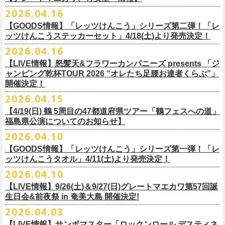
ー」の歌詞をデザインした「モンキーTシャツ」！
い。
証明できるもの（学生証、保険証など）
のご提示が必要となります）
チケット料金：全席指定¥3,500（税込） *未就学児童入場不可
hot.ne.jp/
☆オフィシャル先行☆
一般発売に先がけ、5/22(金)よりオフィシャル先行受付がスタート！
2026.04.16
≪受信可能ドメイン≫
l-tike.com
/
ent.
lawson.co.jp
一般チケット発売日：8月29日(土)
うつみようこ＆Yokoloco Band LIVE情報
チケット発売日：5月30日(土)10:00
5月15日(金)18:00 〜 5月24日(日)23:59
どうぞお見逃しなく！
4/30(木)恵比寿リキッドルーム公演より販売開始いたします！
＜お問合せ＞ローソンチケットインフォメーション
https:
//l-
【GOODS情報】「レッツけんこう」シリーズ第二弾！「レ
[オクノシンヤ(key)クハラカズユキ(ds)グレートマエカワ(b)竹安堅一(g)う
プレイガイド：チケットぴあ
https://t.pia.jp/
https://w.pia.jp/s/hosomichi26ofs/
tike.com/contact/
ッツけんこうステッカーセット」4/18(土)より発売決定！
つみようこ (vo.g)]
お問い合わせ：ell.SIZE 052-211-3997
＊本公演のチケットはチケット不正転売禁止法の対象となる「特定興行
◎「monobright TAIBAN Series 2026 〜SECOND PRIMAL〜」
2026.04.16
Electric Lady Landホームページ ＞
https://www.ell.co.jp/
入場券」となります
「レッツけんこう」シリーズ第二弾！ステッカーセットの発売が決定！
日時：2026年10月16日(金) 開場18:00/開演19:00
・6月5日(金) ＠名古屋TOKUZO
※本イベントはトークイベントです。当日はライブパフォーマンスはご
【LIVE情報】怒髪天&フラワーカンパニーズ presents 「ジ
4/18(土)SaToMansion 10th anniversary festival【南部事変 2026】公演よ
会場：恵⽐寿LIQUIDROOM
*ワンマン
ざいません。
ャンピング乾杯TOUR 2026 “オレたち足腰お達者くらぶ”」
◎「ロックのほそ道2026 〜15th Anniversary Special〜」
り販売開始いたします！
出演：モノブライト / フラワーカンパニーズ
18:30open 19:30start
開催決定！
「フォークの爆発2026 ミニマル巡業 〜うたとギターとコーラスと〜」
日時：2026年8月29日(土) 16:00 / 17:00
チケット料金：前売5,500円(税込/ドリンク代別/整理番号付)
京都のアイドルグループ・きのホ。の主催企画「THE 京月観」7/7(火)＠
予約￥5,000 当日￥5,500
編、長野での開催が決定！
2026.04.15
会場：ゼビオアリーナ仙台
一般チケット発売日：7月11日(土)
京都磔磔にフラワーカンパニーズの出演が決定！
https://www.tokuzo.com/2026Jun/20260605
出演：阿部真央 / クリープハイプ / Spitz / フラワーカンパニーズ（五十
2020年開催した「フラカンの横浜アリーナ」から続く＜フラカンの横浜
問い合わせ：ディスクガレージ https://info.diskgarage.com
【4/19(日) 鶴 5周⽬の47都道府県ツアー「鶴フェスへの道」
◎「フォークの爆発2026 ミニマル巡業 〜うたとギターとコーラスと〜」
音順）
ストーリー＞シリーズ、
福島県公演についてのお知らせ】
本日5月13日20:00から、チケットの先行抽選予約の受付もスタート！
◎「着ぐるみラッコのマグカップ」
・6月5日(土) ＠名古屋TOKUZO
※ミニマル巡業とは『
新たな試みとして歌とアコースティックギター一
料金：アリーナスタンディング￥10,000(税込・ブロック指定・入場整理
今年も8月23日(日)F.A.D YOKOHAMAにて開催決定！
＊オフィシャル先行受付＊
どうぞお見逃しなく！！
価格：￥2,000(税込）
2026.04.10
*ゲストあり：EDDIE（the 原爆オナニーズ）森田裕(バレーボールズ)
本とコーラスと小
今週末に出演を予定しておりました
物の楽器などで構成するライヴ』です
番号付)、スタンド指定席：￥10,000(税込)、車椅子席：￥11,000(税込)
期間：2026年5⽉22⽇(⾦) 18:00〜2026年5⽉31⽇(⽇) 23:59
カラー：グリーン , ホワイト
【GOODS情報】「レッツけんこう」シリーズ第一弾！「レ
17:00open 18:00start
日時：7/14(火) 開場18 : 30/開演19 : 00
お問い合わせ：ノースロードミュージック TEL 022-256-1000（営業時
◎「横浜ストーリー2026」
受付URL：
https://l-tike.com/monobright/
◎きのホ。presents「THE 京月観」vol.4
素材 ： ポリプロピレン
ッツけんこうタオル」4/11(土)より発売決定！
予約￥5,000 当日￥5,500
会場：
■2026年4月19日（日） 鶴 5周⽬の47都道府県ツアー「鶴フェスへの道」
長野
BAR THREE
間 平日11:00〜16:00）
日時：8月23日(日)Open 15:30 / Start 16:00
日時：2026年7月7日(火) 18:00 OPEN/18:30 START
サイズ：直径 約82mm × 高さ 約92mm
https://www.tokuzo.com/2026Jun/20260606
2026.04.10
チケット料金：4,800円（税込/整理番号付/ドリンク代別） ※高校生以下
福島県公演
HP:
https://rocknohosomichi.com
会場：神奈川・F.A.D
YOKOHAMA
会場：京都磔磔
容量／約340ml
お待たせしました、「レッツけんこう」シリーズの発売が決定！
は当日¥2,000キャッシュバック（
会場：福島県・OUTLINE 出演：鶴 / フラワーカンパニーズ
当日年齢を証明できるもの（学生証、
Instagram:
https://www.instagram.com/hosomichiofrock/
チケット料金：前売￥5,200（税込/整理番号付/
ドリンク代別）
【LIVE情報】9/26(土)＆9/27(日)グレートマエカワ第57回誕
出演：フラワーカンパニーズ / きのホ。
本体重量／約92g
第一弾として、「レッツけんこうタオル」が完成！
・6月7日(日)「Rainbow Hill 2026」」＠大阪 服部緑地・野外音楽堂
保険証など）
のご提示が必要となります）
X:
https://x.com/hosomichiofrock
生日会&前夜祭 in 奄美大島 開催決定!
※高校生以下は当日￥2,000キャッシュバック （当日年齢を証明できるも
チケット料金：¥4,800 (ドリンク代別途)
耐熱温度：140℃
4/11(土)「フラカンと行くザ50回転ズの故郷巡りツアー！」＠出雲アポロ
*イベント出演
一般チケット発売日：5月23日(土)
につきまして、鶴のオフィシャルサイトでお知らせがありましたとお
の(学生証、保険証など)
のご提示が必要となります）
2026.04.03
＊チケット先行抽選受付： 5/13(水)20:00~ 5/26(M火)23:59
耐冷温度：-40℃
公演より販売開始いたします！
開場/開演11:00 – 終演18:30予定
問い合わせ：長野CLUB JUNK BOX
り、延期となりました。
一般発売日:6月27日(土)
https://w.pia.jp/t/kinopo-
thekyogetsukan/
※ やわらかい乳白色と独特の透け感のあるマグカップです。
【LIVE情報】サンボマスター「ロックンロール デスティネ