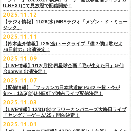
【当日】￥4500 (+2D)
1-4）
3日目12/28(日)、”年忘れ‼ レディクレSP 第3夜『レディクレ初参！フラ
U-NEXTにて見放題で配信開始！
12/21(日)、22(火)に開催するフラワーカンパニーズ ワンマンツアー「フ
【ホスト】MANABE “MR.PAN” TAKA SHI (THE NEATBEATS)／OKUNO
開催時間及び入場料：
カンとスキマのスペシャルバンド＜ザ・
ライターズ＞ ！』”と題し、スペ
ラカンのチョイナチョイナ’25/’26」の京都公演であり、年末恒例
磔
磔
2デ
2025.11.12
SHIN YA (SOUL FLOWER UNION)
2月6日（金）16:00～22:00, 前売り900円 当日1,200円
シャルなステージをお届けします！
イズの生配信が決定！
【ラジオ情報】11/26(水) MBSラジオ「メゾン・ド・ミュー
【お客様】増子直純 (怒髪天)／グレートマエカワ (フラワーカンパニーズ)
2月7日（土）11:00～21:00, 前売り1,200円 当日1,500円
どうぞお楽しみに〜
ジック」
【チケット発売】イープラス
2月8日（日）11:00～19:00, 前売り1,100円 当日1,400円
毎年恒例、ほぼ被りなしの京都磔磔2days、
お得になる2days通し視聴チ
鈴木圭介57歳の誕生日に恵比寿
LIQUIDROOMNにてワンマンライブ開催
2025.11.11
【イープラスURL】
https://eplus.jp/sf/detail/4446640001-P0030001
◎「FM802 ROCK FESTIVAL RADIO CRAZY 2025」
ケットの販売もあり！
■11月26日(水)深夜25:30〜 MBSラジオ「メゾン・ド・ミュージック」
決定！
【チケット発売日】12/6 10:00〜
【鈴木圭介情報】12/5(金)トークライブ『僕？僕は君だよ
チケット：
https://eplus.jp/sf/
detail/4430060001-P0030001
LIVE HOUSE Antenna -BEYOND ZERO Garage-
アーカイブ視聴も両日12/30(火)23:59まで可能です（
チケットのご購入は
＊鈴木圭介、グレートマエカワが11月の４週目パーソナリティを担当
76日前の』出演決定！
＊椅子席となります
12月28日(日)16:35〜 -
同日19:00まで）。
https://www.mbs1179.com/mm/
◎フラワーカンパニーズ・ワンマンライヴ
「フラカンの日本武道館 Part2 〜超・今が旬〜」の映像作品が
出店ビール会社：
年忘れ‼ レディクレSP 第3夜
2025.11.09
〜鈴木圭介誕生日「初めまして、57歳」〜
12/5(金)19:00よりU-NEXTにて配信されることを記念して、過去のライブ
渥美半島醸造
『レディクレ初参！フラカンとスキマのスペシャルバンド＜ザ・
ライタ
視聴チケット発売スタート！
【LIVE情報】1/12(月祝)四星球企画「毛が生えた日」＠仙
日時：2026年4月30日(木) 開場18:15／開園19:00
映像４作品が同じくU-NEXTで配信決定！
ISEKADO
ーズ＞ ！』
どうぞ、お楽しみに！
台darwin 出演決定！
会場：恵比寿
LIQUIDROOM
West Coast Brewing
出演：ザ・ライターズ（フラワーカンパニーズ＋スキマスイッチ）
チケット料金：前売り¥5,700(税込/整理番号付/ドリンク代別途要) *記念バ
2025.11.07
先日配信された「フラカンの横浜アリーナ -リモートライヴ編- 〜生き続
OGA BREWING
イベントオフィシャルサイト：
https://radiocrazy.fm/
◎フラワーカンパニーズ ワンマンツアー「フラカンのチョイナチョイ
ッヂ付
けてる事は最大のメッセージ！〜」 2020.8.27 横浜アリーナ *無観客配信
【配信情報】「フラカンの日本武道館 Part2 〜超・今が
オラホビール
「フラカンの日本武道館 Part2 〜超・今が旬〜」の映像作品が
ナ’25/’26」
JUN SKY WALKER(S) TOUR 2026 “READH TO GO”の対バンシリーズ＜
一般チケット発売日：2026年3月15日(日)10:00
旬〜」12/5(金)U-NEXTで独占ライブ配信決定！
ライブに続く第2弾として、
「フラカンの日本武道館 Part2 〜超・今が旬〜」の映像作品が
Kakegawa Farm Brewing
12/5(金)19:00よりU-NEXTにて配信されることを記念して、
過去のライブ
12月21日(日) 開場15:30/開演16:00 〜竹安56〜 ＊会場チケット完売
狼煙上がる時＞7/12(日)名古屋公演にフラワーカンパニーズの出演が決定
ネクストロード 03-5114-7444（平日14:00〜18:00）
本日11月27日(木)正午より『フラワーカンパニーズ「ゾロ目だョ全員集
12/5(金)19:00よりU-NEXTにて配信されることを記念して、過去のライブ
2025.11.03
KANKIKU BREWERY
映像４作品が同じくU-NEXTで配信決定！
12月22日(月) 開場18:30/開演19:00 フラカンのロックンロール大会 ＊
しました！
合!〜フラカン33年、野音99年〜」2022.9.23 日比谷野外大音楽堂』の配
映像４作品が同じくU-NEXTで配信決定！
京都醸造
会場チケット(5,200円) 残り僅か
【LIVE情報】12/31(水)フラワーカンパニーズ大晦日ライブ
信が開始しました！
CRAFT
BANK
第1弾として、本日11月20日(木)正午より『「フラカンの横浜アリーナ -リ
「ヤングデーゲーム’25」開催決定！
＊生配信詳細
◎JUN SKY WALKER(S) TOUR 2026 ”READH TO GO”＜狼煙上がる時＞
U-NEXT月額会員の方は、追加料金なくお楽しみいただけます。
先日配信された「フラカンの横浜アリーナ -リモートライヴ編- 〜生き続
CRAFT
BEER BASE
モートライヴ編- 〜生き続けてる事は最大のメッセージ！〜」
＜アーカイブ視聴期間：〜2025/12/30(火)23:59まで（※
2日間共通 ）＞
日時：2026年7月12日(日) 開場16:45/開演17:30
2025.11.01
けてる事は最大のメッセージ！〜」 2020.8.27 横浜アリーナ *無観客配信
CRAFTROCK BREWING
2020.8.27 横浜アリーナ *無観客配信ライブ』の配信が開始しました！
視聴チケット料金：
会場：名古屋Ellectric Lady Land