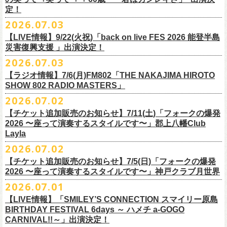
また払い戻しのご希望の方は、大変お手数ですが、来月8月末までに、
定！
福島県公演
・ファンクラブ優先でご購入の方は ヤングフラワーズ
開場15:30 開演16:00
2026.07.03
flocommail@youngflowers.jp まで
↓
【LIVE情報】9/22(火祝)「back on live FES 2026 能登半島
・プレイガイドでご購入の方は flowerotegami@gmail.com まで
災害復興支援 」出演決定！
◎フラワーカンパニーズ 「フラカンのクアトロツアー
ご連絡いただきますようお願い致します。
＜振替日程＞
2026.07.03
2026」
◎チャリティーグッズ「思いのチャーム」（*リフレクターチャーム）
ご来場くださる皆様はどうぞお気をつけて会場までいらしてください。
【ラジオ情報】7/6(月)FM802「THE NAKAJIMA HIROTO
■2026年12月18日（金） 鶴 5周⽬の47都道府県ツアー「鶴フェスへの
価格：各600円（税込）
11月1日、2日に@Zepp DiverCity Tokyoで開催されるSHELTER35周年を
SHOW 802 RADIO MASTERS」
道」福島県公演
・10/10(土)渋谷クラブクアトロ OPEN 16:15 START 17:00 問：ネ
カラー：白、緑、赤オレンジ
締めくくるファイナル2DAYSイベント「SHELTER 35th Anniversary
フラワーカンパニーズ メンバー、スタッフ一同
2026.07.02
開場18:30 開演19:00
クストロード
Finale ” ZeppがSHELTERになります ” 」のDAY2にフラワーカンパニーズ
■7月6日(月)14:00〜17:51 FM802「THE NAKAJIMA HIROTO SHOW 802
会場：福島県・OUTLINE 出演：鶴 / フラワーカンパニーズ
チケットぴあ
【チケット追加販売のお知らせ】7/11(土)「フォークの爆発
の出演が決定！
RADIO MASTERS」
9/19(土)開催「いしがきMUSIC FESTIVAL2026」に出演決定！
※開場開演時間が変更になります。ご注意ください。
イープラス
2026 〜座って演奏するスタイルです〜」郡上八幡Club
SHELTER35周年を締めくくるファイナルをサバシスターと一緒にお祝い
＊鈴木圭介、グレートマエカワ 生出演(17:00台出演予定）
今年はマチナカステージにてアコースティックライブの出演となりま
詳細：
https://afrock.jp/live/
21483/
ローチケ
Layla
させていただきます！
https://funky802.com/masters/
す。
2026.07.02
8/1(土)12:00よりチケット一般発売スタート！
・10/24(土)広島クラブクアトロ OPEN 16:15 START 17:00 問：キ
◎「SHELTER 35th Anniversary Finale ” ZeppがSHELTERになります ”
【チケット追加販売のお知らせ】7/5(日)「フォークの爆発
お待ちしております！
ーーーーーーーーーーー
ャンディー・プロモーション
DAY2」
2026 〜座って演奏するスタイルです〜」神戸クラブ月世界
＊振替公演にご来場が難しい方へ以下払い戻しのご案内です。
チケットぴあ
日時：2026年11月2日(月)
2026.07.01
◎「いしがきMUSIC FESTIVAL2026」
イープラス
会場：Zepp DiverCity Tokyo
日程：026年9月19日(土)
【LIVE情報】「SMILEY’S CONNECTION スマイリー原島
ローチケ
＜払い戻し期間＞
出演：サバシスター、フラワーカンパニーズ
BIRTHDAY FESTIVAL 6days ～ ハメチ a-GOGO
会場：岩手県盛岡市盛岡城跡公園を中心に開催
チケット料金：オールスタンディング：¥3,935、２Ｆ指定：¥3,935 ※
7月13日 10:00～7月27日 23:59
◎「Handmade Rockふきん」
CARNIVAL!!～」出演決定！
チケット発売日：8月1日(土)12:00
・10/25(日)梅田クラブクアトロ OPEN 15:15 START 16:00 問：清
ドリンク代別 ※未就学児入場不可
価格：￥1,200(税込）
※TSURUKAI先行、
その他プレイガイドなどで4月19日福島公演のご購入