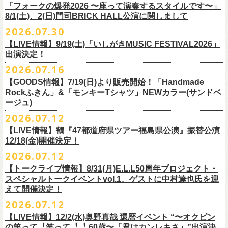
＠F.A.D YOKOHAMA 公演より販売開始致します。
「フォークの爆発2026 〜座って演奏するスタイルです〜」
8/1(土)、2(日)門司BRICK HALL公演に関しまして
こちらのグッズの売上全額を被災地復興など様々な支援を必要とされて
2026.07.30
令和8年熊本地震で被災された皆様には心よりお見舞い申し上げます
いる場所に寄付させていただきます。
【LIVE情報】9/19(土)「いしがきMUSIC FESTIVAL2026」
一日も早い復興、安全、安心が戻りますことを心よりお祈り申し上げま
支援金の寄付先、金額等につきましては、都度フラワーカンパニーズオ
出演決定！
す
フィシャルサイトにて改めてご報告致します。
2026.07.16
今週末8/1(土)、2(日)門司BRICK HALLにて予定しております「フォーク
皆さまのご安全と心身のご健康、被災地の一日も早い復旧・復興を心よ
【GOODS情報】7/19(日)より販売開始！「Handmade
の爆発2026 〜座って演奏するスタイルです〜」公演に関しまして、
Rockふきん」&「モンキーTシャツ」NEWカラー(サンドベ
りお祈り申し上げます。
本日現在開催させていただく予定です。
ージュ)
2026.07.12
7/19(日)「フォークの爆発2026 〜座って演奏するスタイルです〜」＠有
まだ九州地方では余震が続き、交通機関が麻痺している状況を鑑み、
【LIVE情報】鶴『47都道府県ツアー福島県公演』振替公演
楽町I’M A SHOW 公演より、またまたNEWグッズが登場！
もしチケットをお持ちの方で今回の公演へのご来場が難しい方につきま
12/18(金)開催決定！
エプロンからスタートした新たな企画「Handmade Rock」シリーズ第二
して、
2026.07.12
弾、「Handmade Rockふきん」の販売が決定！
そのまま未使用のチケットをお持ちいただけましたら、
延期となっておりました鶴『47都道府県ツアー福島県公演』の振替公演
そして、絶賛販売中の「モンキーTシャツ」にサンドベージュのボディに
【トークライブ情報】8/31(月)E.L.L50周年プロジェクト・
1年間（2027年8月まで）九州地方で今後発表されるワンマンツアー、ラ
が決定しました。
グリーンのプリントが夏らしいNEWカラーが追加！
スペシャルトークイベントvol.1、ゲストに中村達也氏を迎
イブで有効とさせていただきます。
合わせて、
振替公演にご来場が難しい方へ、
払い戻しのご案内もござい
ぜひチェックしてくださいね！
えて開催決定！
手続きなどは特にありませんが、入場整理番号のみ無効となりますこと
ますので、以下ご確認をお願い致します。
2026.07.12
（入場順最後のご案内となりますこと）、
何卒ご了承いただけますと幸いです。
＜延期日程＞
【LIVE情報】12/2(水)奥野真哉 還暦イベント “〜オクピン
■2026年4月19日（日） 鶴 5周⽬の47都道府県ツアー「鶴フェスへの道」
の笑って︕笑って︕︕ 60歳〜「君はカンレキさ」”出演決