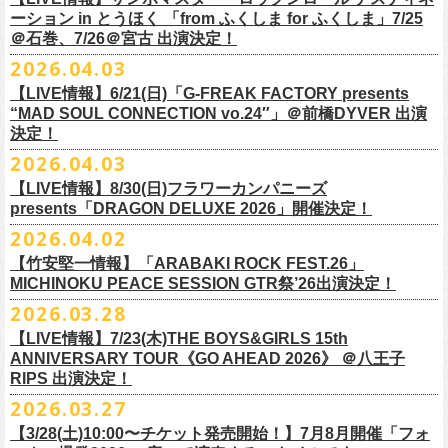
一般チケット前売5,000円/ 当日5,500円
ネクストロード 03-5114-7444 (平日14～18時)
ーション in とうほく 「from ふくしま for ふくしま」7/25
https://rainbowhill.jp/
＊鶴オフィシャルサイト：
https://afrock.jp/
ーーーーー
＠石巻、7/26＠宮古 出演決定！
鈴木実貴子ズ自主企画イベント『心臓の騒音』にフラワーカンパニーズ
2026.04.03
・7月2日(木)＠荻窪TOP BEAT CLUB
＜振替公演・チケットの払い戻しについて＞
の出演が決定！
*ワンマン
【LIVE情報】6/21(日)「G-FREAK FACTORY presents
・現在、振替日程、および各公演のチケット払い戻しに関する詳細を調
本日よりオフィシャル先行もスタート！どうぞお見逃しなく〜
本日4月23日(木)に結成37周年を迎えたフラワーカンパニーズ、自身初と
OPEN：19:00 / START：19:30
“MAD SOUL CONNECTION vo.24″」＠前橋DYVER 出演
整しております。 決定次第、改めて各バンドの公式サイトおよび公式
なるクラブクアトロ・ワンマンツアーの開催が決定！
決定！
前売：¥5,000 / 当日：¥5,500 ＋1DRINK(¥700)
SNS等にてご案内いたしますので、今しばらくお待ちください。
◎鈴木実貴子ズ自主企画イベント『心臓の騒音』
https://topbeatclub.com/schedule/?month=202607
2026.04.03
・お手持ちのチケット（紙・電子共に）は、詳細が発表されるまでその
日程：12月3日(木)
◎フラワーカンパニーズ 「フラカンのクアトロツアー2026」
まま大切に保管していただきますようお願い申し上げます。振替公演や
【LIVE情報】8/30(日)フラワーカンパニーズ
時間：開場 18:30 開演 19:00
10/10(土)渋谷クラブクアトロ OPEN 16:15 START 17:00 問：ネク
払い戻しの際に必要となります。
presents「DRAGON DELUXE 2026」開催決定！
会場 ：新代田FEVER
ストロード
2026.04.02
料金：4,500円（税込/ドリンク代別/整理番号有）
10/24(土)広島クラブクアトロ OPEN 16:15 START 17:00 問：キャ
改めて万全の体制で、鶴とともにライブをお届けできたらと思いますの
出演：鈴木実貴子ズ / フラワーカンパニーズ
ンディー・プロモーション
【竹安堅一情報】「ARABAKI ROCK FEST.26」
で、ご理解のほど、何卒宜しくお願い致します。
フラワーカンパニーズのベーシスト兼リーダー兼社長、グレートマエカ
一般チケット発売日：8月23(土)
MICHINOKU PEACE SESSION GTR祭’26出演決定！
10/25(日)梅田クラブクアトロ OPEN 15:15 START 16:00 問：清水
ワの57歳の誕生日を記念し、7年ぶりの奄美大島で、誕生日会&前夜祭開
問い合わせ：VINTAGE ROCK std. 03-5787-5350 （平日12:00～17:00）
音泉
2026.03.28
催決定!
https://vintage-rock.com/
11/1(日)名古屋クラブクアトロ OPEN 15:15 START 16:00 問：JAIL
お待たせしました！怒髪天との恒例”ジャンピング乾杯TOUR”、もちろん
【LIVE情報】7/23(木)THE BOYS&GIRLS 15th
HOUSE
今年も開催決定！
ANNIVERSARY TOUR《GO AHEAD 2026》 ＠八王子
◎「フォークの爆発2026 ミニマル巡業 ～うたとギターとコーラスと～
＜全公演共通＞
みんなで足腰鍛えて挑みます〜
【オフィシャルサイト先行】
RIPS 出演決定！
GMBD前夜祭」
チケット料金：前売￥5,700(税込/ドリンク代別途要)
◎「レッツけんこうアンブレラチャーム」（ランダム）
受付期間：04/25(土)20:00～04/30(木)23:
59
2026.03.27
※ミニマル巡業とは『新たな試みとして歌とアコースティックギター一
※高校生以下は当日¥2,000キャッシュバック（当日年齢を証明できるも
価格：￥500(税込)
本日よりHP先行も受付スタート！お見逃しなく！！
▼受付URL
本とコーラスと小物の楽器などで構成するライヴ』です
【3/28(土)10:00〜チケット発売開始！】7月8月開催「フォ
の（学生証、保険証など）のご提示が必要となります）
仕様：チャーム4種（けいくん、まーちゃん、けんちゃん、
こにし）/アル
https://eplus.jp/suzukimikiko-
1203-flowercompanyz/
日時：2026年9月26日(土) 開場17:00 開演18:00