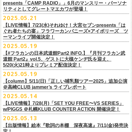
ネクストロード 03-5114-7444 (平日14～18時)
ム未収録集〜』を7月9日にリリースすることが決定！
https://www.youtube.com/watch?
v=kTtAgK2Iq4A&t=2345s
presents「CAMP RADIO」」6月のマンスリー・パーソナ
ての⼤切な曲がたくさんあると思います。
※宛名入れはひらがなのみとなります。（日付やメッセージ、イラスト
こちらの商品は受注生産販売となります（公演当日の販売は未定）。
合わせてお見逃しなく！
チケット料金：¥5,200(税込/整理番号付/
ドリンク代別途要)
全19曲75分、フルに収録された、これぞ真のとっておきの企画盤です。
リティとしてグレートマエカワが登場！
何より、メンバーにとっては全ての曲が⼤切な曲で、⼀年中⾏なってい
等は不可）
※全公演、高校生以下は当日¥2,000 キャッシュバック(当日年齢を証明で
どうぞお楽しみに！
■vol.2
るライブでは新旧問わず並列でセットリストに組み込まれ、今も⽣き続
※イベントの撮影・録音・録画（ライブ機能や画面録画含む）は一切禁
2025.05.21
今回3サイズをご用意（※写真 :鈴木圭介、グレートマエカワ S着用/ 竹安
＜番組情報＞
9月28日(日)岩手県盛岡市盛岡城跡公園を中心に開催される「いしがき
ラジオNikkei第１にて毎週木曜日21:30～22:10放
送「LOGOS
きるもの(学生証、
保険証など)のご提示が必要となります)
ゲスト：Hump Back
けています。
止とさせていただきます。
堅一 M着用/ミスター小西 L着用）、
『月刊フラカン武道館 Part2』
9月11日(木)、12日(金)＠仙台GIGSで開催されるスピッツ主催「ロックの
【LIVE情報】7/23(水)それゆけ！大宮セブンpresents「は
MUSIC FESTIVAL2025」にフラワーカンパニーズの出演が決定！
presents「CAMP RADIO」、
一般チケット発売日：
◎商品詳細
https://www.youtube.com/watch?
v=6XTayyWwFP0&t=6s
この全ての曲たちを改めてたくさんの⼈に知ってほしい、そんな気持ち
※整理番号での入場を予定しております。変更になる場合も御座います
前ポケット/背中部分にフラカンの日本武道館仕様のオリジナルタグ付
◾️vol.6
ほそ道2025」にフラワーカンパニーズの出演が決定！
ぐれ者たちの宴」フラワーカンパニーズ×アイボリーズ ツ
6月のマンスリー・パーソナリティをグレートマエカワが務めます ！
10/25〜12/22公演＞8月30日(土)
タイトル：HESOKURI ～オリジナルアルバム未収録集～
も込めて、
ので、予めご了承ください。
き、
ゲスト：TOSHI-LOW（BRAHMAN）
ーマンライブ開催決定！
フラワーカンパニーズの出演日は9月12日(金)になります。
チケットオフィシャル１次先行も本日よりSTART！
5月5 週目SPと6 月1週目、2週目の3本で豪華ゲストをお招きしお届けい
1/17〜3/14公演＞10月18日(土)
発売日：2025年7月9日
■vol.3
今回5名のライターさんと、四星球・北島康雄さんにご協⼒いただき、全
さらに、別途フラカンオリジナルデザインの布パッチをお付けします。
6月18日(水)21:00〜プレミア配信
2025.05.19
詳細は下記をチェック！
今年もやります！怒髪天との恒例”ジャンピング乾杯TOUR”！
たします。
品番：DQCL-3946
ゲスト：根本要（スターダスト☆レビュー）
曲レビュー企画を⾏うことになりました。
【対象商品】
（布パッチのデザインは後日！お楽しみに）。
本番URL：
https://youtu.be/Z9wrtIqELqE
5月31日(土)正午より、チケット先行受付もスタート！（〜6月10日
https://eplus.jp/ishigaki-fes/
今年は趣向を変えて、アコースティック＆トークコンサートで京都、甲
【#フラカンの日本武道館Part2 INFO.】『月刊フラカン武
価格：￥3,300(税込)
https://www.youtube.com/watch?
v=OMoBtAjSn-w
発売日：2025年7月11日(金)
(火)23:59まで）
府、松本にて開催決定！
道館 Part2』vol.5、ゲストに大槻ケンヂ氏を迎え、
収録楽曲：
「フラカンの音楽目録」reviewer
タイトル：歌詞（うた）の本棚 『深夜高速』
＊＊＊＊＊＊＊＊＊＊＊＊＊＊＊
＊アーカイブ配信中！
どうぞ、お見逃しなく！
◎「いしがきMUSIC FESTIVAL2025」
5/20(火)21時よりプレミア配信決定！
◎ラジオNikkei第１毎木21:30～22:10放
送
01. プライマル。
■vol.4：山里亮太（南海キャンディーズ）
天野史彬（ライター）
鈴木 圭介(著)/丹下 京子(絵)
事前販売受注期間：2025年6月28日(土)12:00〜7月20日(日)23:59まで
◾️vol.0 番組スタート直前スペシャル
日時：2025年9月28日(日)
本日よりHP先行も受付スタート！ぜひお早めに〜
「LOGOS presents「CAMP RADIO」」
2025.05.19
02. ハートのレース
https://youtube.com/live/_ipE-
Na37yY
大西健斗（ライター/SPICE編集部）
価格：￥2,200（税込）
受注受付url：web shop「ニワトリ堂」
ゲスト：スキマスイッチ
☆オフィシャル先行：5月31日（土）正午12:00〜6月10日（火）23:59
場所：岩手県盛岡市盛岡城跡公園を中心に開催
https://campradio.jp/
03．友達100万人
川上きくえ（ライター）
【column】5/11(日)「正しい哺乳類ツアー2025」追加公演
ISBN：9784845643035
https://flowercompanyzinc.stores.jp/
https://www.youtube.com/watch?v=BR4CmNuGCLg&t=28s
https://w.pia.jp/s/hosomichiofrock25of/
OFFICIAL SITE：
https://www.ishigaki-fes.jp/
☆HP先行
]10月19日（日）大阪城音楽堂にて開催される「OYZ NO YAON」＃007
5/29（木） 21:30～22:10；ゲスト・木村“Q太郎”至さん（ローディー）
04．そら（この空はあの空につながっている）
■vol.5
＠高崎CLUB jammer’s ライブレポート
北島康雄（四星球）
※対象商品は当日会場にてスタッフからお渡し致します。
お届け予定：9月10日(水)前後を予定
#いしがき2025
受付URL：
https://eplus.jp/jktour2
025-hp/
〜オヤジを愛したスパイ〜
6/ 5（木） 21:30～22:10；ゲスト・桜井秀俊さん（真心ブラザーズ
）
05. 青い吐息のように
ゲスト：大槻ケンヂ（筋肉少女帯/特撮/オケミス）
鈴木淳史（ライター）
2025.05.14
※こちら受注生産の商品となり、公演当日の販売は現状未定となってお
◾️vol.1
◎「ロックのほそ道2025」
#いしがきミュージックフェスティバル
受付期間：2025/5/30（金）21:00〜6/8（日）2
3:59
にフラワーカンパニーズの出演が決定！
※リピート放送：19日（木）21:30～22:10
06．セミ・ロング
https://www.youtube.com/watch?
v=1EMet2dx9d4
兵庫慎司（ライター）
【ローソンチケット】
ります。
ゲスト：加藤ひさし、古市コータロー（THE COLLECTORS）
日時：2025年9月12日(金) 17：15／18：00
【LIVE情報】7/28(月)「SET YOU FREE〜VS SERIES」
購入枚数制限：お1人様1公演につき4枚まで
6/12（木） 21:30～22:10；ゲスト・フミさん（POLYSICS） ※リピー
07. 天の神さまの言うとおり
ご購入はコチラから＞＞
購入を希望される方は事前販売受注期間内にてご注文ください。
https://www.youtube.com/watch?v=kTtAgK2Iq4A&t=2345s
会場：仙台GIGS
w/PIGGS ＠札幌KLUB COUNTER ACTION 開催決定！
只今から先行受付も開始！お申し込みはコチラ〜
ト：26日（木）21:30～22:10
08. スターな男
■vol.6
本日6/20(金)より「
フラカンの音楽目録」
と付したInstagramのオリジナ
※受付開始までにURL表示致します※
＊＊＊＊＊＊＊＊＊＊＊＊＊＊＊
出演：キタニタツヤ/SPITZ/フラワーカンパニーズ/Laura day
2025.05.13
◎「ジャンピング乾杯TOUR 2025 “山あり谷あり歌声一座のアコースティ
https://eplus.jp/ynks/
09．アンテな
ゲスト：TOSHI-LOW（BRAHMAN）
ルアカウントにて随時公開していきます！
喜多方、東京、松阪、福山の４箇所を回る、
フラワーカンパニーズの恒
■vol.2
romance（五十音順）
ック＆トークコンサート”」
＊発券手数料がお得
＊Radikoの「RN」にて全国でお聴きいただけます。
10. ザッツオーライ
【出版情報】絵本『歌詞の本棚 深夜高速』7/11(金)発売決
https://youtu.be/Z9wrtIqELqE
例アコースティック企画「
フォーク
の
爆発
2025 ～座って演奏するスタイ
※イベントチケットは、電子チケットでのお引き取りとなります。
テレビ埼玉の人気番組「それゆけ！大宮セブン」から誕生した芸人バン
◎「フラカンのオーバーオール」*オリジナル布パッチ付き
ゲスト：Hump Back
料金：1Fスタンディング／2F指定席/2F後方スタンディング ￥7,500-
10/17(金)名古屋DIAMOND HALLにて、フラワーカンパニーズ
9月4日(木)京都・磔磔 18:30/19:00 （問）清水音泉 06-6357-3666 (平日
＊全国LOGOSショップ店内でも放送されます。
11. 夜汽車のブルース
定！