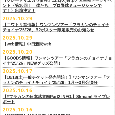
【グレートマエカワ情報】12/2(火)音楽と人主催トークイベ
翌週以降も過去のライブ映像を順次配信予定です。
ライブ、『フラワーカンパニーズ「ゾロ目だョ全員集合!〜フラカン33
GORA BREWERY
U-NEXT月額会員の方は、追加料金なくお楽しみいただけます。
1days視聴券 2,800円(税込)
出演：JUN SKY WALKER(S) 、フラワーカンパニーズ
ント〈第10回！ 僕たち、プロ野球ミュージシャンで
様々な会場でのフラカンのライブをぜひお楽しみください！
年、野音99年〜」2022.9.23 日比谷野外大音楽堂』に続く第3弾、第4弾と
Godspeed Brewery（The Slop Shop）
2days視聴券 5,000円(税込)
チケット料金：6,600円（税込）＋ドリンクオーダー ※未就学児入場不可
す！〉出演決定！
して、
しまなみブルワリー
翌週以降も過去のライブ映像を順次配信予定です。
視聴チケット販売期間：12/08（月）21:00〜12/30(火) 19:00
一般チケット発売日：2026年1月24日(土)
2025.10.29
＊11/27(木)正午配信開始
年末恒例となった京都磔磔での2デイズライブ、2023年に開催されたフラ
Shimoda Brewing Company
様々な会場でのフラカンのライブをぜひお楽しみください！
【公演詳細】
視聴チケット販売URL：
https://eplus.jp/fc-st/
問い合わせ：E.L.L. 052-201-5004
◎『フラワーカンパニーズ「ゾロ目だョ全員集合!〜フラカン33年、野音
ワーカンパニーズ「神さまツアー」～年末恒例磔磔2デイズ～の1日目、2
【ニワトリ堂情報】ワンマンツアー「フラカンのチョイナ
Streetlight Brewing
公演タイトル：第10回！ 僕たち、プロ野球大好きミュージシャンです！
JUN SKY WALKER(S) オフィシャルサイト
http://junskywalkers.jp/
99年〜」2022.9.23 日比谷野外大音楽堂』
日目それぞれの映像を同時配信がスタート！
チョイナ’25/’26」B2ポスター限定販売のお知らせ
SEOUL BREWERY（エムエスエンタープライズ）
＊11/20(木)正午配信開始
日時・会場：12月2日（火）LOFT9 Shibuya
▼視聴はこちら
U-NEXT月額会員の方は、追加料金なくお楽しみいただけます。
立飛麦酒醸造所
◎「フラカンの横浜アリーナ -リモートライヴ編- 〜生き続けてる事は最
2025.10.29
（
https://www.loft-prj.co.jp/schedule/loft9/access
）
2026年1月12日(月祝)＠仙台darwinで開催される四星球企画「毛が生えた
https://video.unext.jp/browse/feature/FET0012549
CHORYO
Craft
Beer
大のメッセージ！〜」 2020.8.27 横浜アリーナ *無観客配信ライブ
開場／開演： 17:45／18:30
日」にフラワーカンパニーズの出演が決定！
【web情報】中日新聞web
様々な会場でのフラカンのライブをぜひお楽しみくださいね。
DevilCraft Brewing
▼視聴はこちら
（終演予定：21:15）
2025.10.20
9月20日(土)
に開催した日本武道館公演『フラカンの日本武道館 Part2 〜
Totopia Brewery
https://video.unext.jp/browse/feature/FET0012549
■10月28日(火)公開 中日新聞web
出演ミュージシャン： ※五十音順
◎四星球企画「毛が生えた日」
超・今が旬〜』、このライブの模様がU-NEXTにて12/
5(金)19:00〜独占ラ
＊U-NEXT独占ライブ配信詳細
そして、いよいよ12/5(金)19:00〜「フラカンの横浜アリーナ -リモートラ
【GOODS情報】ワンマンツアー「フラカンのチョイナチョ
Trap Door Brewing他（AQベボリューション）
【動画】名曲「深夜高速」やディープな名古屋の魅力を語る フラワー
イノウエアツシ（ニューロティカ／横浜DeNAベイスターズ）、ウエノコ
日時：2026年1月12日(月祝) OPEN 15:30 / START 16:00
イブ配信されることが決定！
イナ’25/’26」NEWグッズ公開！
◎フラワーカンパニーズ「フラカンの日本武道館 Part2 〜超・今が
イヴ編- 〜生き続けてる事は最大のメッセージ！〜」U-NEXT独占配信
奈良醸造
カンパニーズ・鈴木圭介さん、イラストレーター・丹下京子さん対談
ウジ（the
会場：仙台darwin
全国のライブハウスを主戦場とし”メンバーチェンジなし、
活動休止な
旬〜」
がスタート！
2025.10.17
NOVORU
＊U-NEXT独占ライブ配信詳細
https://www.chunichi.co.jp/article/1151332
HIATUS、Radio Caroline／広島東洋カープ）、オカモト”MOBY”タクヤ
出演：四星球、フラワーカンパニーズ、SCOOBIE DO
10/25(土)＠熊本Djangoよりスタートするフラワーカンパニーズ ワンマン
し”で全国各地でライブ・
ツアーを続けているフラカンが、結成36年
配信日：2025年12月5日(金)19:00〜 ※見逃し配信あり
合わせてどうぞお楽しみに！
NOMCRAFT BREWING
◎フラワーカンパニーズ「フラカンの日本武道館 Part2 〜超・今が
(SCOOBIE DO ／MLB
チケット料金：¥4,200(税込/ドリンク代別)
四星球・北島康雄くんのトークライブに鈴木圭介の出演が決定！
【10/18(土)一般チケット発売開始！】ワンマンツアー「フ
ツアー「フラカンのチョイナチョイナ’25/’26」ら販売するNEWグッズを
で”超・今が旬”
と自負し10年振りに挑んだ2度目の日本武道館ライブ。
視聴料：U-NEXT月額会員視聴無料
Nomodachi Brewing
旬〜」
解説者)、グレートマエカワ（フラワーカンパニーズ／中日ドラゴン
一般チケット発売日：11月29日(土)
ラカンのチョイナチョイナ’25/’26」1月〜3月公演分
公開！
その模様を10年前の武道館ライブ映像をはじめフラカンのMVも
数多く手
配信URL：
https:
//t.unext.jp/r/flowercompanyz
＊12/4(木)正午配信開始
箱根ビール醸造所
配信日：2025年12月5日(金)19:00〜 ※見逃し配信あり
ズ）、樋口豊
問い合わせ：ジー・アイ・ピー tel022-222-9999
◎『僕？僕は君だよ 76日前の』
2025.10.16
掛けている映像監督・番場秀一氏がリアルに映し出します。
◎ フラワーカンパニーズ「神さまツアー」～年末恒例磔磔2デイズ～ 1
HAMAMATSU BEER
視聴料：U-NEXT月額会員視聴無料
（BUCK∞TICK／阪神タイガース）
日時：2025年12月5日(金)開場18:45 / 開演19:30
【#フラカンの日本武道館Part2 INFO.】Skream! ライブレ
日目 2023.12.13 京都磔磔
B.M.B BREWERY
配信URL：
https:
//t.unext.jp/r/flowercompanyz
司会：金光裕史（音楽と人編集部／阪神タイガース）
＊一般発売に先がけ、HP先行あり！
会場：東京・西早稲田BLAH BLAH BLAH
ポート
さらにこの配信を記念し、同じくU-NEXTにて、
2020年開催の横浜アリー
ーー過去ライブ映像配信スケジュールーー
◎ フラワーカンパニーズ「神さまツアー」～年末恒例磔磔2デイズ～ 2
Far Yeast Brewing
料金：前売￥4,000 ※税込／要1オーダー（500円以上）
＜
HP
先行＞
出演：北島康雄(四星球) ゲスト：鈴木圭介(フラワーカンパニーズ)
ナでの無観客配信ライブ、
2022年開催の日比谷野音ライブ、
そして年末
2025.10.16
日目 2023.12.14 京都磔磔
FARMENTRY
チケット一般発売日：11月8日（土）10時〜
受付期間：
11
月
13
日
(
木
)10:00
～
11
月
20
日
(
木
)
23:59
チャージ：前売¥3000/当日¥3500(+1drink ¥600)
■10月16日(木)公開 Skream!
恒例となっている京都のライブハウス磔磔でのセットリ
ストほぼ被りな
＊11/20(木)より配信中