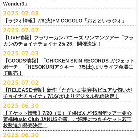
一般チケット発売日：
Wonder3」
③この
#フラカン
キャンペーンポストをリポストしてください
ゲスト：スキマスイッチ
◎7/16(水)デジタルリリース
10/25〜12/22公演＞8月30日(土)
◎「FUNKIST & RED JETS & MAIRO 25th Anniversary LIVE」
encore
2025.07.08
https://www.youtube.com/watch?
＊「ただいま実演中 / ピュアな匂いがチョイナチョイナ」
v=BR4CmNuGCLg&t=28
■7月11日(金) 14:00〜18:45 エフエム長崎「Fly-Day Wonder3」
1/17〜3/14公演＞10月18日(土)
日程：2025年10月5日(日) OPEN 16:00 START 16:25
EN1 涙よりはやく走れ
上記①②③を行って、キャンペーンへの応募が完了。
https://SPACESHOWERFUGA.lnk.
to/tadaima_pure
【ラジオ情報】7/8(火)FM COCOLO「おとといラジオ」
＊鈴木圭介、グレートマエカワ コメントOA！
会場：富山MAIRO
EN2 はぐれ者讃歌
抽選で、合計6名様にスペシャルグッズを
プレゼントいたします！
■vol.1
https://www.fmnagasaki.co.jp/program/wonder3/
2025.07.07
出演：フラワーカンパニーズ、FUNKIST、RED JETS、THE
EN3 真冬の盆踊り
■7月8日(火)18:00〜19:00 FM COCOLO「おとといラジオ」
ゲスト：加藤ひさし、古市コータロー(THE COLLECTORS)
＊「ザッツオーライ」
SANDMA（O.A）
【LIVE情報】フラワーカンパニーズ ワンマンツアー「フラ
＊鈴木圭介、グレートマエカワ コメントOA！
9/20(土)「フラカンの日本武道館 Part2 〜超・今が旬〜」開催に向け、た
https://www.youtube.com/watch?
https://SPACESHOWERFUGA.lnk.
v=kTtAgK2Iq4A&t=2345s
to/thatsallright
カンのチョイナチョイナ’25/’26」開催決定！
チケット料金：前売:¥5000 ※入場時別途ドリンク代¥600要
encore2
https://x.com/ototoi_radio
くさんの人にフラカンの魅力を届けてくださいね！
2025年9月20日(土)開催、フラワーカンパニーズ日本武道館ワンマンライ
プレイガイド：
https://eplus.jp/sf/detail/4369140001
EN4 NUDE CORE ROCK’N’ROLL
2025.07.03
ブ「フラカンの日本武道館 Part2 〜超・今が旬〜」オフィシャルグッズ
■vol.2
＊「すべての若さなき野郎ども」
スペシャルグッズ内容；
を一挙公開！
ゲスト：Hump Back
https://SPACESHOWERFUGA.lnk.
to/subetenowkasanakiyaroudomo
【GOODS情報】「CHICKEN SKIN RECORDS ガジェット
◎世界でひとつだけのフラカンオリジナルTシャツ（「フラカンの日本武
そして、本日より、事前通販受付をスタートいたします。
https://www.youtube.com/watch?
v=6XTayyWwFP0&t=6s
ポーチ」「HESOKURIアクキー」7/5(土)よりライブ会場に
道館 Part2」ライブ写真をプリント・デザインしたTシャツ）：1名様
て販売！
＊「友達100万人」
◎「フラカンの日本武道館 Part2」グッズ サイン入り（何が届くかはお
一部商品は製造に時間を要するため、7/22(火)より生産開始となります。
■vol.3
https://SPACESHOWERFUGA.lnk.
to/tomodachihyakumannin
2025.07.02
フラワーカンパニーズ 新作グッズが登場！
楽しみ）：5名様
それを踏まえ、【7/21(月祝)23:59まで】にご注文いただいた超早期ご購
ゲスト：根本要（スターダスト☆レビュー）
◎うつみようこ＆YOKOLOCO BAND
【RELEASE情報】新作「ただいま実演中/ピュアな匂いが
入対象の方には、確実にお届け＆超早期ご注文特典ステッカー（裏面に
https://www.youtube.com/watch?
v=OMoBtAjSn-w
日時：12/23(火)Open 18:00 / Start 19:00
チョイナチョイナ」7/16(水)よりデジタル配信決定！
充電器やケーブル、モバイルバッテリーなどまとめて持ち運びできる
※キャンペーン参加にはXアカウントが必要となります。
メンバーからのお礼メッセージ入り）をお付けいたします！
会場：京都磔磔
2025.06.30
「CHICKEN SKIN RECORDS ガジェットポーチ」、
※賞品の選択は出来ません。予めご了承ください。
■vol.4：山里亮太（南海キャンディーズ）
フラワーカンパニーズが20枚目のアルバム『正しい哺乳類』
を今年1月に
チケット料金：前売¥5000 / 当日¥5500
7/9(水)に発売する企画アルバム『HESOKURI ～オリジナルアルバム未収
【チケット情報】7/20（日）子供ばんど45周年ツアー＠⼼
7/22(火)以降のご注文＆公演当日ご購入の方にもなるべくお届けできるよ
https://youtube.com/live/_ipE-
Na37yY
リリースしたばかりの中、早くも新曲2曲を制作！
チケット取り扱い：
録集～』発売を記念した「HESOKURIアクキー」、
斎橋Music Club JANUS公演、ご好評につきチケット若干
★応募方法
う製作したいと思いますが、商品によって、場合によっては完売となる
そのタイトルは「ただいま実演中」と「
ピュアな匂いがチョイナチョイ
・磔磔店頭（販売中）
こちらの2種を
7/5(土)フラワーカンパニーズ アコースティック・ワンマ
枚数追加発売決定！
1.キャンペーン公式ページ
https://flowercompanyz.mixlist.app/
にアクセ
可能性がございます。ご希望の方はどうぞお早めにご注文ください！
■vol.5
ナ」。
・7/12(土)10:00〜7/24(木)23:59 イープラスプレオーダー
ンツアー 「フォークの爆発2025～座って演奏するスタイルです～」＠
喜
2025.06.30
スします。
ゲスト：大槻ケンヂ（筋肉少女帯/特撮/オケミス）
出来立てほやほやの今2曲をダブルAサイドシングルとして7/
16(水)にデジ
・8/9〜 一般発売（イープラス）