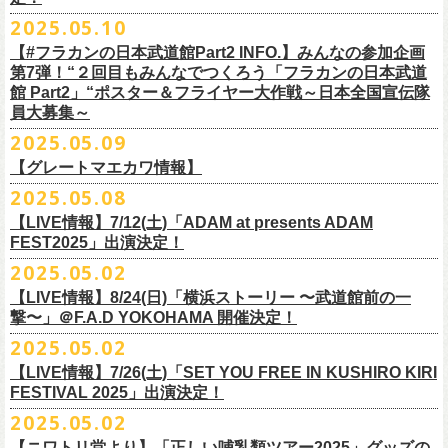
インスタグラムアカウント：
ルです〜」の一般チケットが今週末より発売開始！
※本受付は、スマートフォンからのみお申し込みいただけます。
ド・アイボリーズとフラワーカンパニーズとの異色対バンが決定！
■価格：20,000円(税込) ※送料別（一律：1100円）
https://www.youtube.com/watch?v=6XTayyWwFP0&t=6s
（tax in/1F・2Fスタンディングは整理番号付/ドリンク代別）
presents「DRAGON DELUXE 2025」の開催が決定！
12:00〜17:00)/info@shimizuonsen.com
◎「OYZ NO YAON ＃007 〜オヤジを愛したスパイ〜」
12. スタンドアローン
2025.05.10
◎「フラカンの音楽目録」
7/5(土)喜多方、7/6(日)東京、8/3(日)福山公演は5/25(日)10:00より発売、
フィーチャーフォン、BlackBerry、WindowsPhone、タブレット端末
アイボリーズはマヂカルラブリー・村上（ギター）、囲碁将棋・根建太
■仕様
お問い合わせ：ノースロードミュージック TEL 022-256-1000（営業時
9月6日(土)山梨・甲府桜座 16:30/17:00 （問）FOB新潟 025-229-5000
日時：2025年10月19日(日) 15:30開場∕16:00開演
13. 飛び跳ねマーチ
https://www.instagram.com/
flowercompanyz_mokuroku
7/31(木)松阪公演のみ、諸事情により5/26(月)10:00からの発売に変更とな
（iPad、Android）からのお申し込みはできません。
一（ベース）、GAG・SJ（キーボード）、すゑひろがりず・南條庄助
生地：デニム
■vol.3
間 平日11:00〜16:00）
「DRAGON DELUXE」は、“名古屋のロックシーン活性化”、“
デビューか
【#フラカンの日本武道館Part2 INFO.】みんなの参加企画
http://fobkikaku.co.jp
会場：大阪城音楽堂
14. 40
ります。
※ご利用には、ローソンWEB会員(無料)への登録が必要になります。
（ドラム）、そしてジェラードン・アタック西本（ボーカル）の5人で
厚さ：11オンス
ゲスト：根本要（スターダスト☆レビュー）
第7弾！“２回目もみんなでつくろう「フラカンの日本武道
HP：
https://www.north-road.co.jp/detail/detail.php?eid=87091
ら応援してくれている名古屋の皆さんへの恩返し”、“
名古屋への郷土愛”の
9月7日(日)長野・松本上土劇場 16:00/16:30 （問）FOB新潟 025-229-
出演：スターダスト☆レビュー / 怒髪天 / フラワーカンパニーズ / 笑い飯
15．気持ちいい顔でお願いします
館 Part2」“ポスター＆フライヤー大作戦～日本全国宣伝隊
2023年6月に結成。
■サイズ（cm）
https://www.youtube.com/watch?v=OMoBtAjSn-w
公式X：
https://x.com/hosomichiofrock
3つをテーマに掲げ、2012年より地元・
名古屋で開催しているフラワーカ
5000
http://fobkikaku.co.jp
チケット料金：
16．すべての若さなき野郎ども
員大募集～
エレキセットとは一味違ったフラカンのアコースティックライブ、どう
<受付期間>
番組の中でアイボリーズのオリジナル曲として、アタック西本が書いた
ウエスト/ヒップ/ワタリ/裾幅/股下
ンパニーズの主催イベント。
出演：怒髪天、フラワーカンパニーズ
【指定席】前売料⾦(税込)：
¥7200
17．ディスイズナゴヤ
ぞお楽しみに！
2025年7月2日(水)18:00 ～ 2025年7月6日（日）22:00 (入金終了23:00)ま
歌詞にフラカンメンバーが作曲、アレンジを担当したことがきっかけ
S ＞ 100 / 111 / 37 / 26 / 68
■vol.4：山里亮太（南海キャンディーズ）
2025.05.09
チケット料金：全自由 前売￥6,900-（ドリンク代別）＊未就学児童入場
【芝⽣⾃由席】前売料⾦(税込)：
¥6900
今年2025年9月20日(土)開催「フラカンの日本武道館 Part2 〜超・今が
18．失格（2013 Mix ver.)
で
で、今回の対バンが実現しました！
M ＞ 105 / 116 / 38 / 26.5 / 70
https://youtube.com/live/_ipE-Na37yY
14回目となる今年はいつもと趣向を変え、9/20(土)開催「
フラカンの日本
【グレートマエカワ情報】
不可(小学生以上のご入場される方全てにチケット必要)
問い合わせ：清⽔⾳泉 06-6357-3666 (平⽇12:00〜17:00) /
旬〜」、今回も日本全国各地からたくさんの方に集まっていただけるよ
19．どっち坊主大会
◎フラワーカンパニーズ アコースティック・ワンマンツアー
※上記受付期間内でも、規定枚数に達し次第、受付は終了させていただ
L ＞ 110 / 121 / 39 / 27 / 72
武道館Part2 〜超・今が旬〜」
のアフターパーティー的イベントとして親
一般チケット発売日：7月19日(土)
info@shimizuonsen.com
うに！全国より”フラカンの日本武道館 日本全国宣伝隊員“を大募集致しま
2025.05.08
「
フォーク
の
爆発
2025～座って演奏するスタイルです～」
きます。
一般チケットは6/8(日)より発売開始！
※商品の特性上、サイズ表記から1～2cm程度の誤差が生じる場合がござ
◾️vol.5
◎押競満寿「オクノマサヒコのDJ Dinners〜2025、初夏〜」
しい仲間たちをゲストに
迎えての特別編を企画。
す！
※こちらの商品は、Sony Music Shop、ライブ会場での販売となります
【LIVE情報】7/12(土)「ADAM at presents ADAM
完売必至の初ツーマン、どうぞお楽しみに！
います。
ゲスト：大槻ケンヂ（筋肉少女帯/特撮/オケミス）
5/20(火) OPEN 18:00 CLOSE 23:00 (L/O 22:30)
昨年9月に荻窪TOP BEAT CLUBで行われ好評を博した、フラカン＆ヨコ
☆Sony Music Shop
FEST2025」出演決定！
・7月5日(土)
■予約有効期間
※写真参照 :鈴木圭介、グレートマエカワ S着用/ 竹安堅一 M着用/ミスタ
https://www.youtube.com/watch?v=1EMet2dx9d4
【DJ】奥野真哉、グレートマエカワ
ロコ合同企画「
俺たちのザ・ベストテン〜グレートマエカワ AGE55 前夜
10年前に続き、今回も宣伝隊員のお仕事としてお願いしたいのは学校や
https://www.sonymusicshop.jp/m/item/itemShw.php?
会場：福島・喜多方 大和川酒造北方風土館
予約日含めず１日間
2025.05.02
◎それゆけ！大宮セブンpresents「はぐれ者たちの宴」フラワーカンパニ
ー小西 L着用
※お店のキャパシティに限りがあるため、混雑状況によっては時間制の
祭〜」の第2弾、1978年〜
1989年まで放送されていた伝説の歌番組【ザ・
お店、そのほか人目につく場所への[ポスター貼り]と[フライヤー置き]の
site=S&ima=2253&utm_source=upcocoming&utm_medium=owned&utm_
時間：Open 15:30 / Start 16:00
※2025年7月6日(日)注文分に限り、2025年7月6日(日) 23:00入金締め切
ーズ×アイボリーズ ツーマンライブ
入れ替えとさせていただきます。何卒、ご了承ください。
ベストテン】
のトリビュートライヴとして、
全曲当時のヒット曲でのカ
【LIVE情報】8/24(日)「横浜ストーリー 〜武道館前の一
ポスター＆フライヤー大作戦！
campaign=DQCL000003946&cd=DQCL000003946&srsltid=AfmBOopGUP
◎「チキパン(CHICKEN PUNKS)ジャージ」
チケット料金：前売 ¥5,500（税込／全自由・整理番号付／ドリンク代別
りとなります。
日時：2025年7月23日(水) 開場：18:15 開演：19:00
【料金】2000円 （1ドリンク付き）
ヴァーライヴをお届けします！
撃〜」＠F.A.D YOKOHAMA 開催決定！
作戦を決行いただきましたら、展開していただいている様子を写真に撮
f67JLrBdn1yt7FcWbN_7xUiKMo2OoT8SAQ2R-InUmvVzJt
途要）
価格：￥6,800(税込）
会場：下北沢シャングリラ
【会場】押競満寿 〒151-0062 東京都渋谷区元代々木町25-5
2025.05.02
ってお送りください。フラカン公式SNSにてアップさせていただきま
一般チケット発売日：5月25日(日)
■電子チケット表示期間
ボディ：ネイビー/ホワイト、ライトグレー/ネイビー
出演：フラワーカンパニーズ
ベストテン世代による、ベストテン世代のための、
そしてベストテン世
す。
【LIVE情報】7/26(土)「SET YOU FREE IN KUSHIRO KIRI
プレイガイド：
2025年7月10日(木)～ イベント当日まで
素材 ： ポリエステル 100％ スムース ※ファスナーはダブルスライダー
アイボリーズ
＝＝＝＝＝＝＝＝＝＝＝＝
代じゃなくてもきっと楽しんでいただける、
懐かしくも新鮮でとびきり
FESTIVAL 2025」出演決定！
イープラス
※イベント当日に「入場画面」から進むことができます
サイズ：S / M / L / XL
Vo. アタック西本（ジェラードン）
◎オーバーオールズ
贅沢なステージショウ！
宣伝隊員のみなさま、そしてご協力いただいたお店、学校を「フラカン
2025.05.02
チケットぴあ
＜製品サイズ＞
Gt. 村上（マヂカルラブリー）
6/25(水)吉祥寺MANDA-LA2
乞うご期待！
の日本武道館Part2 サポーター」に認定、フラカンの日本武道館Part2 ス
ローチケ
＜チケット受付に関してのご注意＞
S ： 身丈60cm / 身幅52cm / 裄丈80cm
Ba. 根建太一（囲碁将棋）
出演・オーバーオールズ
【ニワトリ堂より】「正しい哺乳類ツアー2025」グッズの