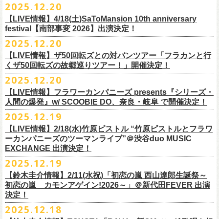
【発売場所】イープラス／Peatix
2025.12.20
(奥野真哉、グレートマエカワ)
ちしております。
5月、東京・荻窪TOP BEAT CLUB、さらに待望の初の大阪・十三GABU
す！〉の開催決定！
【イープラス URL】https://eplus.jp/sf/detail/4461090001-P0030001
今年は、通常のアコースティック・スタイル「〜
座って演奏するスタイ
ゲストDJ:OKA-T／SAKI／HYNG
と、2公演での開催となる。
【LIVE情報】4/18(土)SaToMansion 10th anniversary
【Peatix URL】https://peatix.com/event/4782289
U-NEXTにて独占ライブ配信された9月20日(土)開催の日本武道館公演『フ
ルです〜」でのライヴに加え、
新たな試みとして歌とアコースティック
18:00〜
◎「Mobstyles presents KOKOKARA」
ベストテン世代による、ベストテン世代のための、そしてベストテン世
festival【南部事変 2026】出演決定！
【発売日】1/13 18:00
ラカンの日本武道館 Part2 〜超・今が旬〜』の模様が、12/30(火)正午よ
ギター一本とコーラスと小
物の楽器などで構成するライヴ「ミニマル巡
¥3,000(ドリンク別)
日時：2026年3月20日(金祝) 開場16:00 / 開演 17:00
代じゃなくてもきっと楽しんでいただける、懐かしくも新鮮でとびきり
2025.12.20
【問】TOP BEAT CLUB 03-6913-5433
り再びU-NEXTにてアーカイブ配信スタート！
業 〜うたとギターとコーラスと〜」の２形態で開催いたします。
予約メールアドレス
会場：釜石市民ホール TETTO ホールA（〒026-0024 岩手県釜石市大町
贅沢なステージショウ！
【LIVE情報】ザ50回転ズとの対バンツアー「フラカンと行
okumasa.hrsm@gmail.com
1-1-9）
今年はどんな選曲＆ランキングになるのか！？
くザ50回転ズの故郷巡りツアー！」開催決定！
全国のライブハウスを主戦場とし”メンバーチェンジなし、
活動休止な
初の試み、そして初の会場を多く含む今ツアー、
どうぞお楽しみに！
出演：10-FEET / フラワーカンパニーズ / OA 田原 104 洋/SBE
どうぞお楽しみに！
◎「オクノマサヒコの DJ Dinners2026〜グレッグ・バレンタイン〜」
し”で全国各地でライブ・
ツアーを続けているフラカンが、結成36年
2025.12.20
友部正人さんと今度は九州へ！熊本で２マンライブ開催決定！
チケット料金：前売￥6,600（税込）
【日 程】2026年2月12日(木)
で”超・今が旬”
と自負し10年振りに挑んだ2度目の日本武道館ライブ。
＊オフィシャル先行実施！
＊【ザ・ベストテン】初代司会者、久米宏さんのご逝去の報に接し、心
【LIVE情報】フラワーカンパニーズ presents『シリーズ・
【時 間】OPEN 18:00 CLOSE 23:00 (L/O 22:00)
映像監督・番場秀一氏が当日の模様と前後に行ったインタビューを交
◎フラワーカンパニーズ presents 「シリーズ・人間の爆発 〜
友部
さん
と
◎「フォークの爆発2026 ミニマル巡業 〜うたとギターとコーラスと〜」
受付期間：1/24(土) 18:00〜2/1(日) 23:59
人間の爆発』w/ SCOOBIE DO、奈良・岐阜 で開催決定！
から哀悼の意を捧げます
※お店のキャパシティに限りがあるため、混雑状況によっては時間制の
え、今のフラカンをリアルに映し出した148分。
鹿児島ー熊本のハイエース旅〜」
＊ミニマル巡業とは『
新たな試みとして歌とアコースティックギター一
https://l-tike.com/kokokara/
昨年9月20日(土)に開催されたフラワーカンパニーズ 日本武道館公演『フ
2025.12.19
入れ替えとさせていただきます。
日時：2026年4月5日(日) 開場14:30 開演15:00
本とコーラスと小
物の楽器などで構成するライヴ』です
問い合わせ：G/i/P 問い合わせフォーム
http://www.gip-web.co.jp/t/info
◎フラカン＆ヨコロコ合同企画「俺たちのザ・ベストテン2026」大阪編
ラカンの日本武道館 Part2 〜超・今が旬〜』の模様を収録したLIVE Blu-
【LIVE情報】2/18(水)竹原ピストル “竹原ピストルとフラワ
何卒、ご了承ください。
この配信を記念し公開されている、2020年開催の横浜アリーナでの無観
会場：熊本Django
6/8(月)京都・紫明会館 18:30/19:00 問：SOLE CAFE
イベントオフィシャルサイト：
【昭和の歌番組を代表する『ザ・ベストテン』のトリビュートLIVE。
ray+CDの発売が決定！
ーカンパニーズのツーマンライブ”＠渋谷duo MUSIC
【会 場】押競満寿 〒151-0062 東京都渋谷区元代々木町25-5 1F
客配信ライブ、
2022年開催の日比谷野音ライブ、
そして年末恒例となっ
出演：フラワーカンパニーズ、
友部
正人
6/10(水)広島・東広島 西条公会堂 18:30/19:00 問：キャンディープロモ
https://www.mobstyles.tokyo/view/page/mob25th
数々の昭和歌謡のカヴァーだけの一夜】
EXCHANGE 出演決定！
【料金】2000円（1ドリンク付き）
ている京都のライブハウス磔磔でのセットリ
ストほぼ被りなし2DAYSの
チケット料金：5200円（税込/ドリンク代別/整理番号付）
ーション広島
日時：5/14(木) 開場18:30／開演19:00
全国のライブハウスを主戦場とし”メンバーチェンジなし、活動休止な
2025.12.19
2023年の映像と合わせて、どうぞお楽しみください。
一般チケット発売日：2026年2月11日(水祝)10:00
6/11(木)香川・高松燦庫(sanko) 18:30/19:00 問：燦庫-
会場：大阪・十三GABU
し”で全国各地でライブ・ツアーを続けているフラカンが、結成36年
プレイガイド：イープラス
【鈴木圭介情報】2/11(水祝)「初恋の嵐 西山達郎生誕祭～
SANKO-/TOONICE
出演：
で”超・今が旬”と自負し10年振りに挑んだ2度目の日本武道館ライブ。
初恋の嵐 カモンアゲイン!2026～」＠新代田FEVER 出演
問い合わせ：熊本Django
6/13(土)三重・鳥羽水族館 18:15/18:45 問：ネクストロード
真城めぐみ(Vo)
映像監督・番場秀一氏が当日の模様と前後に行ったインタビューを交
決定！
＊U-NEXT独占ライブ配信詳細
チケット料金：4,800円（税込/整理番号付/ドリンク代別）
うつみようこ(Vo)
え、今のフラカンをリアルに映し出した148分の映像、またライブ音源と
◎フラワーカンパニーズ「フラカンの日本武道館 Part2 〜超・今が
＊一般チケット発売日が当初のご案内より変更となりました
2025.12.18
※6/13＠鳥羽はドリンク代なし
鈴木圭介(Vo)
しても楽しめるのに加え、新保勇樹、CHIYORI、2人の気鋭カメラマンが
旬〜」