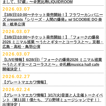
フラワーカンパニーズ presents「DRAGON DELUXE 2026」開催決定！
まして、57歳」〜＠恵比寿LIQUIDROOM
＊ライブハウス会場限定店頭先行：4/4(土) 12:00〜19:00
のみ
チケット料金：前売 ¥4,500(税込/ドリンク代別）
7月8月に開催するフラワーカンパニーズのアコースティック企画「フォ
・石巻 BLUE RESISTANCE店頭
2026.03.07
会場：国営みちのく杜の湖畔公園 北地区 エコキャンプみちのく
一般チケット発売日：4/25(土) 10:00
「DRAGON DELUXE」は、“名古屋のロックシーン活性化”、“
デビューか
ークの爆発2026 〜座って演奏するスタイルです〜」の一般チケット発売
〒986-0824 宮城県石巻市立町１丁目１－２－１
７
HP：
https://arabaki.com/
▼OFFICIAL HP先行
【3/8(日)10:00〜チケット発売開始！】フラワーカンパニー
5月23日(土)、24日(日)＠東京・錦糸公園で行われる「ニクオン2026」に
ら応援してくれている名古屋の皆さんへの恩返し”、“
名古屋への郷土愛”の
が3/28(土)10:00よりスタート！
*注意事項
【受付期間】4/4(土) 10:00 ～ 4/12(日) 23:59
ズ presents『シリーズ・人間の爆発』w/ SCOOBIE DO 奈
フラワーカンパニーズの出演が決定！
3つをテーマに掲げ、2012年より地元・
名古屋で開催しているフラワーカ
また、先日追加発表いたしました「フォークの爆発2026 ミニマル巡業 〜
東北地方在住者のみの先着販売となります
[GTR祭’26 SPECIAL BAND]
【当落・入金期間】4/15(水) 13:00 ～ 4/19(日) 21:00
良・岐阜公演
フラカンの出演はいずれか1日となります。
ンパニーズの主催イベント。
うたとギターとコーラスと〜」6/28(日)＠札幌musica hall cafeのチケット
１人１枚のみ購入可能
＊The Birthday (クハラカズユキ, ヒライハルキ, フジイケンジ)
【受付URL】
https://eplus.jp/g-freakfactory/
2026.03.07
THE BOYS&GIRLS 15th ANNIVERSARY TOUR《GO AHEAD 2026》に
も同じく3/28(土)10:00よりスタート！
住所記載の身分証確認持参の上、
それぞれのライブハウス店頭にて販売
＊ Paledusk
————————————————
フラワーカンパニーズの出演が決定！
◎「ニクオン2026」
【3/8(日)10:00〜チケット発売開始！】「フォークの爆発
15回目となる今年は初のアコースティックセットスタイル”
フォークの爆
します
・Kyeboad：高野勲
○枚数制限：お一人様2枚まで
7月23日(木)＠八王子RIPS にて、15周年お祝いさせていただきます！
日時：2026年5月23日(土)、24日(日) 11:00〜19:00 ※フラワーカンパ
2026 ミニマル巡業 〜うたとギターとコーラスと〜」京都・
発編”で開催！
購入は現金のみとなります
[GUEST GUITAR ＆ VOCALS]
○3歳以上のお客様はチケットが必要。「3歳未満のお子様」は保護者と一
ニーズの出演はいずれか1日
広島・高松・鳥羽公演
ゲストにお招きするのは、YO-KING、そしてヒグチアイ！
◎「フォークの爆発2026 〜座って演奏するスタイルです〜」
転売は固く禁止とさせていただきます
・うつみようこ
緒の場合は保護者1名につき1名まで入場無料。（保護者1名、「3歳未満
◎THE BOYS&GIRLS 15th ANNIVERSARY TOUR《GO AHEAD 2026》
会場：錦糸公園（東京都墨田区錦糸4-15-1）
2026.03.07
素敵な弾き語りをしてくださるお二人と共に、
贅沢な1日をお届けしま
7/4(土)岡山・倉敷新渓園敬倹堂 16:30/17:00 問：キャンディープロモ
公演当日も身分証を確認させて頂きます（U-22割も同様）
・菅原卓郎(9mm Parabellum Bullet)
のお子様」2名の場合は入場不可。）
日時：2026年7月23日(木) OPEN 18:30 / START 19:00
出演：フラワーカンパニーズ、勝手にしやがれ、馬場俊英、
松室政哉、
す。
ーション岡山
当日11:30〜整列開始いたします
【LIVE情報】6/28(日)「フォークの爆発2026 ミニマル巡業
・曽我部恵一
○今回のイベントに関しては、電子チケットまたは紙チケットとさせて頂
会場：八王子RIPS
ジャンクフジヤマ、THESE THREE WORDS、Ally CARAVAN、the
7/5(日)兵庫・神戸クラブ月世界 15:30/16:00 問：清水音泉
〜うたとギターとコーラスと〜」＠札幌musica hall cafe
近隣のご迷惑になるためそれ以前のお並びは禁止とさせていただき
ます
・竹安堅一(フラワーカンパニーズ)
きます。
出演：THE BOYS&GIRLS、フラワーカンパニーズ
Tiger、island etc.、BOΦGY 他
◎フラワーカンパニーズ presents 「DRAGON DELUXE 2026 〜フォーク
開催決定！
7/11(土)岐阜・郡上八幡Club Layla 16:30/17:00 問：クラブレイラ
その他詳細：
https://www.gip-web.co.jp/schedule/detail/8491#13568
・TAKUMA(10-FEET)
————————————————
チケット料金：5,000円/10代割：¥4,000 （税込/ドリンク代別)
入場/観覧：無料/オールスタンディング
の爆発編〜」
7/19(日)東京・有楽町I’M A SHOW 15:15/16:00 問：ネクストロード
問い合わせ：
2026.02.27
G.I.P.
https://www.gip-web.co.jp/t/info
・Duran
問い合わせ：
https://info.diskgarage.com/
その他詳細：
https://www.theboysandgirls.net/goahead26
アクセス：JR総武線「錦糸町駅」北口より徒歩3分、
東京メトロ半蔵門線
日時：2026年8月30日(日) 開場16:30 開演17:00
4/30(木)鈴木圭介57歳の誕生日に恵比寿
LIQUIDROOMNにてワンマンライ
8/1(土)福岡・門司BRICK HALL 16:30/17:00 問：ブリックホール
・TOSHI-LOW (OAU/BRAHMAN/the LOW-ATUS)
【グレートマエカワ情報】
「錦糸町駅」4番出口すぐ
会場：愛知＠名古屋 DIAMOND HALL
ブ、本日より一般チケットの発売がスタート！
8/2(日)福岡・門司BRICK HALL 15:30/16:00 問：ブリックホール
＊宮古公演
&KOHKI(OAU/BRAHMAN)
肉ハジケテ、音シタタル。 フードフェスと音楽フェスのコラボイベント
2026.02.24
出演：フラワーカンパニーズ（*アコースティックSET）、
YO-KING、ヒ
チケット料金：5,500円（税込/整理番号付/ドリンク代別）
日時：2026年7月26日(日) 開場 17:30 / 開演 18:00
・布袋寅泰
「ニクオン2026」
今年も開催！
5/4(月祝)5/5(火祝)＠大阪・泉大津フェニックスで開催される
グチアイ
【グレートマエカワ情報】3/17(火)音楽と人主催トークイベ
※7/4＠倉敷はドリンク代なし、7/19＠東京は全席指定
会場：岩手・カウンターアクション宮古
・ホリエアツシ(ストレイテナー)
墨田区を中心とした人気飲食店約20店舗が自慢の肉料理を披露。
ステー
「OTODAMA’26」にフラワーカンパニーズの出演が決定！
6月20日(土)、21日(日)に渋谷のライブハウスで開催される『YATSUI
チケット料金：前売 ¥5,500（税込/椅子席/整理番号付/ドリンク代別途
ント〈第11回！僕たち、プロ野球ミュージシャンです！〉
◎フラワーカンパニーズ・ワンマンライヴ
※高校生以下は当日¥2,000キャッシュバック（
当日年齢を証明できるも
出演：サンボマスター、フラワーカンパニーズ
・松尾レミ(GLIM SPANKY)
ジでは今年も極上のライブをお届け。
フラワーカンパニーズは5月5日(火祝)、10:00開場後の朝イチ！源泉テン
FESTIVAL! 2025』にフラワーカンパニーズの出演が決定！
出演決定！
要）
〜鈴木圭介誕生日「初めまして、57歳」〜
の（学生証、保険証など）
のご提示が必要となります）