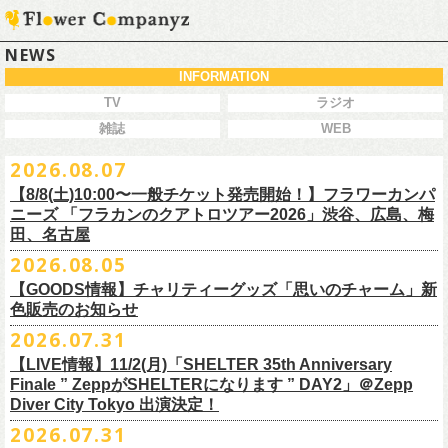
NEWS
INFORMATION
TV
ラジオ
雑誌
WEB
2026.08.07
【8/8(土)10:00〜一般チケット発売開始！】フラワーカンパ
ニーズ 「フラカンのクアトロツアー2026」渋谷、広島、梅
田、名古屋
2026.08.05
今秋開催！自身初となるクラブクアトロ・ワンマンツアー、8/8(土)一般
【GOODS情報】チャリティーグッズ「思いのチャーム」新
チケット発売がスタート！
色販売のお知らせ
どうぞお早めに〜
2026.07.31
【LIVE情報】11/2(月)「SHELTER 35th Anniversary
チャリティーグッズ「思いのチャーム」（リフレクターチャーム）の再
Finale ” ZeppがSHELTERになります ” DAY2」＠Zepp
販が決定致しました。
Diver City Tokyo 出演決定！
白、緑、赤オレンジの３つの新色展開で、
2026.07.31
8/23(日)フラワーカンパニーズ ワンマンライブ「横浜ストーリー2026」