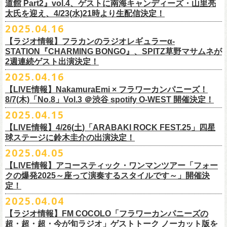
道館 Part2』vol.4、ゲストに南海キャンディーズ・山里亮
問い合わせ：松阪M’AXA
・近隣店舗・近隣の施設・お客様へご迷惑となりますので、施設内外・
12月6日(土) 宇都宮HEAVEN’S ROCK VJ-2 16:30/17:00
◎TALK LIVE「ハルキとジョーとベースと猫と〜グレートなゲストと共
プレGOODS第四弾となる「フラカンの日本武道館 Part2 pre フェイスタ
のライブ、本編の最後に演奏された“東京タワー”のポエトリー調の部分
で開催される「ADAM at presents ADAM FEST2025 supported by
文に氏名、住所、貼っていただく（置いていただく）場所（できました
太氏を迎え、4/23(水)21時より生配信決定！
著者プロフィール
会場内外でのアーティストの入待ち、出待ち等の待機行為はご遠慮下さ
12月7日(日) 水戸LIGHT HOUSE 15:30/16:00
に〜」
オル」が完成！
で、体をぐっと鈴木圭介がいる方に向けて、まるで鈴木の呼吸を深く感
Recruiting Management」にフラワーカンパニーズの出演が決定！
ら具体的に）、必要数（ポスター、フライヤーそれぞれ）、意気込みな
丹下京子（たんげ きょうこ）
2025.04.16
・8月3日(日)
い。
12月13日(土) 盛岡CLUB CHANGE WAVE 16:30/17:00
【出演】
また、ラバーバンドの新色「パープル × ブルー」も登場！
じ取るようにギターを弾く竹安堅一の姿を見ながら、やはり僕は「うた
◎ムジカジャポニカ19th後の祭スペシャル！『ムジカの渇望2025～うつ
フラワーカンパニーズは7月12日(土)の出演となります。
どメッセージを書いて下記アドレス宛てご応募ください。
名古屋生まれ名古屋育ち。愛知県立芸術大学デザイン科卒業。
峰岸塾修
会場：広島・福山grandsoulcafe Guns’
・受付終了した場合は当HPでお知らせさせていただくため、受付状況確
12月14日(日) 弘前KEEP THE BEAT 15:30/16:00
ヒライハルキ(The Birthday)
4/19(土)「正しい哺乳類ツアー2025」＠広島CLUB QUATTRO 公演より販
とは不思議なものだ。演奏という行為は不思議なものだ」と感じた。
みようこ&Yokoloco Band！2days』
【ラジオ情報】フラカンのラジオレギュラーα-
どうぞお楽しみに！
了。TIS会員。
TVCMプランナー兼イラストレーターを20年ほど続け、
そ
時間：Open 15:30 / Start 16:00
認のためのお電話でのお問い合わせは固くお断りいたします。
12月21日(日) 京都磔磔 15:30/16:00
ナガイケジョー(SCOOBIE DO)
売開始いたします。
STATION『CHARMING BONGO』、SPITZ草野マサムネが
いちにちめ〜8/19(火)
2020年開催した「フラカンの横浜アリーナ」から続く＜フラカンの横浜
の後フリーランスに。雑誌『イラストレーション』（玄光社）
The
チケット料金：前売 ¥5,500（税込／全自由・整理番号付／ドリンク代別
・イベントチケットの分配、転売、複製、譲渡、偽造行為は一切禁止と
12月22日(月) 京都磔磔 18:30/19:00
2週連続ゲスト出演決定！
ゲスト : グレートマエカワ(フラワーカンパニーズ)
高崎CLUB Jammer’sは中央銀座と呼ばれるアーケード街の先端にあるラ
https://t.livepocket.jp/e/musica819
◎「ADAM at presents ADAM FEST2025 supported by Recruiting
ストーリー＞シリーズ、
◎【２回目もみんなでつくろう「フラカンの日本武道館
Choice入選 （和田誠選）、『HBファイルコンペ』藤枝リュウジ特別賞、
途要）
させていただきます。それらの行為が発覚した場合は無効とさせていた
2026年
【日程】2025年7月9日(水)
イブハウスで、外観も内装も、昔のアメリカ映画に出てくるバーのよう
4/25~19時発売
2025.04.16
Management」
今年は「〜武道館前の一撃〜」というサブタイトルを付し、
7/25(金)〜7/27(日)＠
北海道釧路市幸町緑地・耐震岸壁 特設ステージにて
Part2」
『
講談社出版文化賞』さしえ賞、『TIS公募展』入選など。新聞、
書籍、
一般チケット発売日：5月25日(日)
だき、入場をお断りいたします。
1月17日(土) 長野CLUB JUNK BOX 16:30/17:00
【会場】三軒茶屋GrapeFruitMoon (
http://grapefruit-moon.com/
)
なレトロな雰囲気の空間である。開場時間の前から、入り口前にはライ
ふつかめ〜8/20(水)
日時：7月12日(土)7月13日(日) 開場10:30 開演11:30 ※フラワーカンパ
8/24(日)F.A.D YOKOHAMAにて開催することが決定！
開催される「SET YOU FREE IN KUSHIRO KIRI FESTIVAL 2025」 に
【LIVE情報】NakamuraEmi × フラワーカンパニーズ！
雑誌、パッケージ、広告、
webなど幅広いジャンルで活動中。俳句、落
今年結成20周年を迎えるThe Birthdayがクラブクアトロ4会場を廻るツア
プレイガイド：
・対象商品の営利・転売目的でのご購入は禁止しております。またイベ
1月18日(日) 千葉LOOK 15:30/16:00
“ポスター＆フライヤー大作戦～日本全国宣伝隊員大募集
【時間】OPEN18:30/START19:15
ブを待つ人だかりができていた。開演時間になり、まずステージ上にグ
https://t.livepocket.jp/e/musica820
ニーズの出演は7/12のみ
9/20(土)「フラカンの日本武道館 Part2 〜超・今が旬〜」まで１ヶ月を切
8/7(木)「No.8」Vol.3 ＠渋谷 spotify O-WEST 開催決定！
フラワーカンパニーズの出演が決定！
語、音楽、
海外ドラマが好き。
ー『Quattro×Quattro Tour’25』を開催、
イープラス
ント参加後、フリーマーケットサイト、フリマアプリ、インターネット
1月24日(土) 高知X-pt. 16:30/17:00
【料金】
今年1月より月１配信しているYouTube番組『月刊フラカン武道館
レートマエカワ、ミスター小西、竹安堅一が登場。そして少し間を鈴木
4/25~20時発売
～】
会場：静岡県浜松市浜名湖ガーデンパーク 屋外ステージ
ったタイミングでのワンマンライブ、どうぞお楽しみに！
フラカンは7/26(土)”フラカン武道館応援企画 IN KIRIFES”に出演致しま
2025.04.15
9/10(水)＠名古屋CLUB QUATTRO公演にフラワーカンパニーズの出演が
チケットぴあ
オークション等での売買、買取サービスのご利用も固く禁止いたしま
1月25日(日) 広島SECOND CRUTCH 15:30/16:00
・入場チケット￥3500(+DRINK)
Part2』、今月5回目のゲストとして、大槻ケンヂ氏の出演が決定！
圭介が姿を現し、ライブがはじまる。1曲目は『正しい哺乳類』の曲順と
開場 18:30 / 開演 19:30 前売 5000円 / 当日 5500円 （ドリンク代別途）
チケット：入場無料
※お渡しするポスターのサイズはB3サイズ、フライヤーはB5サイズを予
す。
決定しました！
【LIVE情報】4/26(土)「ARABAKI ROCK FEST.25」四星
ローチケ
す。
1月27日(火) 四日市CLUB CHAOS 18:30/19:00
【予約&チケット】
同じく“ ラッコ！ラッコ！ラッコ！”。 エネルギッシュなバンドの演奏
※着席・自由・立ち見 (整理番号あり)
問い合わせ：株式会社ジェイルハウス TEL052-936-6041
◎「横浜ストーリー 〜武道館前の一撃〜」
定しております
球ステージに鈴木圭介の出演決定！
問い合わせ：キャンディー・プロモーション
・イベントチケットの再発行はいたしませんのでご注意ください。
1月31日(土) 札幌近松 16:30/17:00
■入場チケット予約URL :
https://tiget.net/events/398505
番組スタート直前スペシャルのvol.0としてスキマスイッチ、第１回目の
と、それまで会場にたぎっていたソワソワとした熱気がぶつかり、パー
その他詳細：
日時：8月24日(日)Open 15:30 / Start 16:00
◎
「SET YOU FREE IN KUSHIRO KIRI FESTIVAL 2025」
一般発売に先がけ、チケットオフィシャル先行受付が本日よりスター
・都合により、内容等の変更・イベント中止となる場合がございますの
2月4日(水) 下北沢シェルター 18:30/19:00
2025.04.05
[予約受付開始 : 5/9(金)21:00〜]
ゲストとしてTHE COLLECTORSの加藤ひさしさん(vo)と古市コータロー
ンッ！と弾けるような盛り上がりでライブは幕を開けた。続けて “アイデ
◎8/18（月）名古屋得三
公式サイト：
http://www.adamfest.com/
会場：神奈川・F.A.D YOKOHAMA
募集期間：2025年5月10日(土)〜 在庫がなくなりましましたら募集を終了
日程：
7月26日(土)
ト。
全公演共通：高校生以下は当日¥2,000キャッシュバック（
当日年齢を証
で予めご了承ください。
2月14日(土) 大阪バナナホール 16:30/17:00
☆別途1ドリンクオーダー
さん(g)、第２回目にHump Back、第３回目はスターダスト☆レビューの
ンティティ”。《ラッコ ラッコ ラッコ》とか《プカプカプーカ》といった
うつみようこ & YOKOLOCO BAND
【LIVE情報】アコースティック・ワンマンツアー「フォー
チケット料金：前売 ¥5,200(税込/整理番号付/ドリンク代別途要)
させていただきます
会場：
北海道釧路市幸町緑地・耐震岸壁 特設ステージ
お見逃しなく！！
明できるもの（学生証、保険証など）
のご提示が必要となります）
・安全面、警備強化の一環と致しまして、ボディチェックを実施させて
2月15日(日) 岡山ペパーランド 15:30/16:00
☆整理番号順入場
根本要さん、そして第４回目は南海キャンディーズの山里亮太さんをを
シンプルな言葉を連呼していた“ ラッコ！ラッコ！ラッコ！”とは打って変
[うつみようこ (vo.g)竹安堅一(g)オクノシンヤ(key)
クの爆発2025～座って演奏するスタイルです～」開催決
前売￥5,200（税込、ドリンク代別、オールスタンディング）
応募方法：メールにて、アドレス＜
flowerotegami@gmail.com
＞宛に以
出演：フラワーカンパニーズ、THE NEAT BEATS、PIGGS
いただく場合がきます。ご了承ください。
2月21日(土) 別府Copper Ravens 16:30/17:00
☆お一人様2枚まで
お招きしお届けしてきた今番組（全回アーカイブ配信中）、第５回目と
わり、鈴木のボーカルはぼそぼそとした独り言のような落ち着いたトー
定！
グレートマエカワ(b)クハラカズユキ(ds)]
※高校生以下は当日￥2,000キャッシュバック （当日年齢を証明できるも
下をご記入の上、ご応募ください
そのほか詳細：KUSHIRO KIRI FESTIVAL公式
◎The Birthday (クハラカズユキ, ヒライハルキ, フジイケンジ)
・当日メディアによる取材が入り、映り込み等がある場合がございま
2月22日(日) 福岡CB 15:30/16:00
【ご注意】
なる今回のゲストは、筋肉少女帯や特撮のボーカルで、作家としても活
ンへ。しかし曲が進むにつれ、徐々に力強さを増していく演奏やコーラ
18:30open 19:30start
大阪千日前ユニバースにてジャンピング乾杯トークショー開催！
2025.04.04
の(学生証、保険証など)のご提示が必要となります）
（上記アドレスからの返信が届くよう、設定のご確認を必ずお願い致し
HP
https://www.kushirokirifestiva
l.com/
『Quattro×Quattro Tour’25』
す。予めご了承ください。
2月24日(火) 豊橋Club KNOT 18:30/19:00
※お客様へのお願い
躍する大槻ケンヂさんを招聘。
スに合わせて、観客たちの拳も突き上がっている。さらに“ラー・ブルー
予約￥5,000 当日￥5,500
ライブ演奏はまったくありません。
一般発売日:6月29日(日)
ます）
【ラジオ情報】FM COCOLO「フラワーカンパニーズの
日時：2025年9月10日（水）Open 18:00 / Start 19:00
・イベント当日の撮影・録音・録画および、店内での飲食は一切禁止と
2月28日(土) 新潟GOLDEN PIGGS BLACK 16:30/17:00
近隣は住宅街となっておりますので集合時間直前にご来店ください。
常にフラカンを”若手”と評するオーケンさん、2度目の武道館ライブに向
ス”、“アメジスト”へと続く。“アメジスト”の《炊き立てのご飯の湯気の下
※4/20情報公開・予約開始
ネクストロード 03-5114-7444 (平日14～18時)
＝＝＝＝＝＝＝＝＝＝＝＝＝＝＝＝＝＝
超・超・超・今が旬ラジオ」ゲストトーク ノーカット版を
会場：名古屋CLUB QUATTRO