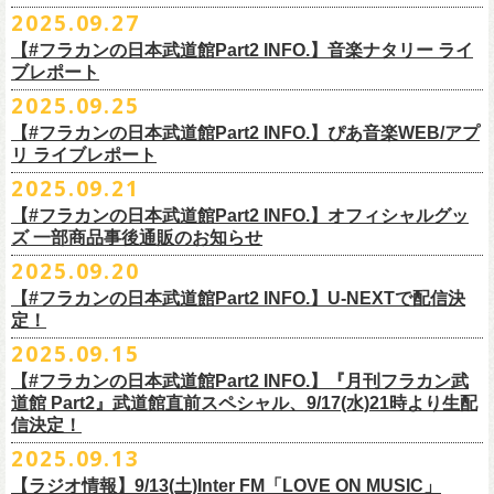
◎ワンマンツアー「フラカンのチョイナチョイナ’25/’26」 ポスター
◎「ゾロ目だョ全員集合!〜フラカン33年、野音99年〜」
2022.9.23 日比
＊＊＊＊＊＊
長州小力
2025.09.27
主催：音楽と人編集部
https://ongakutohito.com/
樋口豊さん59歳の誕生日2日前の開催となる今企画、
会場：新代田LIVE HOUSE FEVER
価格：900円(税込) *送料別
谷野外大音楽堂
まーな
出演は、トークイベントでお馴染みの〈プロ野球大好きミュージシャ
一般チケット発売日：前売 ￥5,500（税込／D代別）※お土産ステッカー
【#フラカンの日本武道館Part2 INFO.】音楽ナタリー ライ
＊サイズ：B2（515mm×728mm）
年末恒例FM802主催のロック大忘年会「FM802 ROCK FESTIVAL RADIO
ン〉たちを中心としたスペシャルバンド（グレートマエカワが参加）、
ブレポート
付き
＊販売期間：2025年10月30日(木)9:00 〜 ※在庫が無くなり次第終了
③12/4(木)配信開始予定
10月25日＠熊本Djangoを皮切りに30箇所31公演を回る全国ワンマンツア
CRAZY 2025」最終日12/29(月)、怒髪天がハウスバンドとなり、一夜限り
2月7日（土）
POLYSICS、そしてフラワーカンパニーズ。
※保護者同伴に限り高校生以下入場可能、当日￥2,
000キャッシュバック
＊2025年11月上旬〜発送予定
2025.09.25
◎ フラワーカンパニーズ「神さまツアー」～年末恒例磔磔2デイズ～ 1
ー「フラカンのチョイナチョイナ’25/’26」の2026年1月〜３月公演分
のスペシャルセッション企画「
FM802＆怒髪天 presents レディクレ歌合
■9月27日(土)公開 音楽ナタリー
◆音楽◆
（当日年齢を証明できるもの（学生証、
保険証等）のご提示が必要）
＊発送方法：宅急便
日目 2023.12.13 京都磔磔
（2/21＠大分公演を除く）
の一般チケットが10月18日(土)より発売スター
【#フラカンの日本武道館Part2 INFO.】ぴあ音楽WEB/アプ
戦」を開催。
＊9/20(土)「フラカンの日本武道館 Part2 〜超・今が旬〜」ライブレポー
矢井田瞳
前売りチケットなど本公演の詳細は、『音楽と人』のWebサイト
チケット発売日：11月15日(土)
リ ライブレポート
◎ フラワーカンパニーズ「神さまツアー」～年末恒例磔磔2デイズ～ 2
ト！
このスペシャルステージに、グレートマエカワがサポートメンバーとし
ト掲載
ホフディランカルテット
（
https://ongakutohito.com/
）にて、10月下旬ごろにお知らせされます。
問い合わせ：LIVE HOUSE FEVER TEL：03-6304-7899
☆ニワトリ堂 ＞
https://flowercompanyzinc.stores.jp/
日目 2023.12.14 京都磔磔
これにて全公演分のチケットが発売となります。
て参加することが決定しました！
2025.09.21
インナージャーニー
http://www.fever-popo.com/
■9月25日(木)公開 ぴあ音楽WEB/アプリ
9/20(土)開催の日本武道館公演を経て、さらに勢いを増してまわるフラカ
｢フラワーカンパニーズ、10年ぶり2度目の日本武道館ワンマンで示した
ポニーテールリボンズ
【#フラカンの日本武道館Part2 INFO.】オフィシャルグッ
どうぞお楽しみに！
＊9/20(土)「フラカンの日本武道館 Part2 〜超・今が旬〜」ライブレポー
■U-NEXT問い合わせ：
https://help.
unext.jp/info-video/detail/
info403b
ンの全国ツアー、
どうぞお楽しみに！
◎「FM802 ROCK FESTIVAL RADIO CRAZY 2025」
転がり続ける“バンドの未来”｣
仮面女子
ズ 一部商品事後通販のお知らせ
＊ファンクラブ優先チケット販売のご案内はファンクラブよりご登録ア
ト掲載
日程：2025年12月29日(月)
https://natalie.mu/music/news/641285
ex.KNU
◎音楽と人＆僕たちプロ野球大好きミュージシャンpresents「神田ナイト
2025.09.20
ドレスにメールでご案内しております
＊大分公演の身、諸事情により10/25(土）からの発売に変更になりました
会場：インテックス大阪
カーニバル」〜樋口豊59th BIRTHDAY LIVE〜
「今のフラカン」の圧倒的な底力 2度目の日本武道館、最高のお祭り騒
【#フラカンの日本武道館Part2 INFO.】U-NEXTで配信決
＊「
FM802＆怒髪天 presents レディクレ歌合戦」
◆お笑いステージ◆
◎「みんなの祭り X’mas SPECIAL」
日時：:2026年1月22日（木）開場/開演: 18:00/19:00（予定）
ぎ【ライブレポート】
定！
◎フラワーカンパニーズ ワンマンツアー「フラカンのチョイナチョイ
[出演]怒髪天 and more!!!!
レイザーラモン
日時：2025年12月23日(火) 開場 17:15 開演 18:00
会場：KANDA SQUARE HALL
https://lp.p.pia.jp/article/news/438272/index.html
2025.09.15
ナ’25/’26」
[Support Member]
ジョイマン
会場：名古屋DIAMOND HALL
出演：樋口豊スペシャルセッション（メンバー：樋口豊、イノウエアツ
2025年
Ba:グレートマエカワ（フラワーカンパニーズ）
【#フラカンの日本武道館Part2 INFO.】『月刊フラカン武
囲碁将棋
出演：
シ、ウエノコウジ、グレートマエカワ、MOBY and more…）
10月25日(土) 熊本Django 16:30/17:00
Key:奥野真哉(ソウル・フラワー・ユニオン)
道館 Part2』武道館直前スペシャル、9/17(水)21時より生配
nobodyKnows＋
フラワーカンパニーズ
10月26日(日) 長崎ホンダ楽器 15:30/16:00
※タイムテーブル、他出演者（ゲストボーカル）など詳細は後日発表と
信決定！
2月8日（日）
中村耕一 (ex. JAYWALK）
POLYSICS
11月3日(月・祝) 渋谷duo MUSIC EXCHANGE 15:15/16:00
なります
2025.09.13
◆音楽◆
OSAKA ROOTS
主催・企画／（株）音楽と人
11月8日(土) 徳島club GRINDHOUSE 16:30/17:00
フラワーカンパニーズ
ET-KING
制作／com agent
【ラジオ情報】9/13(土)Inter FM「LOVE ON MUSIC」
11月9日(日) 米子AZTiC laughs 15:30/16:00