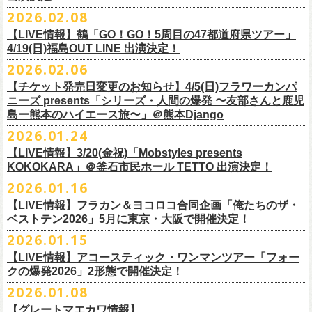
チケット料金：
・宮崎朝子（SHISHAMO）
お肉をたっぷり味わいながら、生の音楽に酔いしれる「ニクオン」
。今
トにて”皆勤風呂ントアクト”として皆さんをお迎えします。
フラカンの出演は6月20日(土)になります。
一般チケット発売日：5月23日(土) 10:00
2026.02.08
日時：2026年4月30日(木) 開場18:15／開園19:00
一般チケット発売日：3月28日(土)
前売 ¥5,500(税込/ドリンク代別）
・山田将司＆菅波栄純（THE BACK HORN）
2026年5月に奈良と岐阜で開催、SCOOBIE DOを迎えお届けするフラワ
【公演詳細】
年もお楽しみください！
どうぞお楽しみに♨️
どうぞお楽しみに！
問い合わせ：JAILHOUSE(052)936-6041 /
https://www.jailhouse.jp/live/
会場：恵比寿
LIQUIDROOM
U-22割 ￥4,500(税込/ドリンク代別/身分証持参必須（コピー不可/公演当
【LIVE情報】鶴「GO！GO！5周目の47都道府県ツアー」
ーカンパニーズが不定期で行なっている２マンライブ企画「シリーズ・
公演タイトル：第11回！ 僕たち、プロ野球大好きミュージシャンです！
オフィシャルホームページ：
https://www.
nikuon.com/top
dragondeluxe2026/
チケット料金：前売り¥5,700(税込/整理番号付/ドリンク代別途要) *記念バ
◎「フォークの爆発2026 ミニマル巡業 〜うたとギターとコーラスと〜」
日提示できない場合は一般価格チケットとの差額分をお支払いいただき
4/19(日)福島OUT LINE 出演決定！
「ホフディラン 春のベースまつり」に今年もグレートマエカワの出演が
人間の爆発」の一般チケット発売が3/8(日)10:00よりスタート！
日時・会場：3月17日（火）新宿ロフトプラスワン
お問い合わせ：ニクオン実行委員会 info＠
nikuon.com
◎「OTODAMA’26」
◎『
YATSUI FESTIVAL! 2026
』
ッヂ付
6/28(日) 札幌musica hall cafe 開場15:30/開演16:00 問：浮雲社中
ます)
決定！
ますます充実のライブを展開している両者によるガチンコ対バン、熱す
2026.02.06
（http://www.loft-prj.co.jp/PLUSONE/）
日時：5月4日(月祝)、5日(火祝) 開場10:00 / 開演11:00
日程：
2026
年
6
月
20
日（土）、
6
月
21
日（日） ※フラワーカンパニーズ
＊フラワーカンパニーズファンクラブ「ヤングフラワーズ」優先販売を
鶴「GO！GO！5周目の47都道府県ツアー」4/19(日)福島OUT LINE 公演
一般チケット発売日：2026年3月15日(日)10:00
チケット料金：4,800円（税込/整理番号付/ドリンク代別）
※１人１枚※未就学児入場不可/小学生以上チケット必要
ぎるステージになること必至！
開場／開演： 18:15／19:00
＊フラワーカンパニーズの出演は5月5日(火祝)のみ
の出演は6/20(土)のみ
【チケット発売日変更のお知らせ】4/5(日)フラワーカンパ
予定しています。次号会報誌にご案内を同
封します
にフラワーカンパニーズの出演が決定！
プレイガイド：
※高校生以下は当日¥2,000キャッシュバック（
当日年齢を証明できるも
一般チケット発売日：2026年6月6日(土)
◎「ホフディラン 春のベースまつり2026」
どうぞお見逃しなく〜
出演ミュージシャン： ※五十音順
会場：大阪・泉大津フェニックス
開場
ニーズ presents「シリーズ・人間の爆発 〜友部さんと鹿児
/
開演（両日）：
11:30
チケットぴあ
の（学生証、保険証など）
のご提示が必要となります）
＊ライブハウス会場限定店頭先行：4/4(土) 12:00〜19:00
日時：2026年5月20日(水) OPEN 18:30 / START 19:00
イノウエアツシ（ニューロティカ／横浜DeNAベイスターズ）、ウエノコ
島ー熊本のハイエース旅〜」＠熊本Django
その他詳細→
https://shimizuonsen.com/otodama/26/
会場
: Spotify O-EAST / Spotify O-WEST / Spotify O-nest 5F / Spotify O-
◎鶴「GO！GO！5周目の47都道府県ツアー」
イープラス
一般チケット発売日：3月28日(土)10:00
・クラブカウンターアクション宮古店頭
会場：新代田FEVER
ウジ（the HIATUS、Radio
nest 6F / Spotify O-Crest
2026.01.24
日時：2026年4月19日(日) 開場15:30 / 開演16:00
ローソンチケット
〒027-0083 岩手県宮古市大通２丁目６－１１
出演：ホフディラン
◎フラワーカンパニーズpresents『シリーズ・
人間の爆発』
Caroline／広島東洋カープ）、オカモト”MOBY”タクヤ (SCOOBIE DO ／
duo MUSIC EXCHANGE /
clubasia / LOFT9 shibuya / WOMBLIVE /
会場：福島OUT LINE
ネクストロード 03-5114-7444（平日14:00〜18:00）
プレイガイドなど詳細はライブページにてご確認くださ
【LIVE情報】3/20(金祝)「Mobstyles presents
6月から開催するフラワーカンパニーズのアコースティック企画の新たな
*
注意事項
ゲストベーシスト：ウエノコウジ（the HIATUS / Radio Caroline)、グレ
MLB解説者)、グレート
shibuya 7thFLOOR
出演：鶴、フラワーカンパニーズ
KOKOKARA」＠釜石市民ホール TETTO 出演決定！
い
https://flowercompanyz.com/live/
試みとなる歌とアコースティックギター一本とコーラスと小
物の楽器な
東北地方在住者のみの先着販売となります
ートマエカワ (フラワーカンパニーズ
) 、junko（打首獄門同好会）、and
・5月30日(土) 開場 16:30 / 開演 17:00
マエカワ（フラワーカンパニーズ／中日ドラゴンズ）、樋口豊
主催
:
やついいちろう
チケット料金：¥4800(税込/オールスタンディング/ドリンク代別途要)
どで構成するライヴ「フォークの爆発2026 ミニマル巡業 〜うたとギター
2026.01.16
１人１枚のみ購入可能
more,,,
会場：奈良NEVER LAND
（BUCK∞TICK／阪神タイガース）
他出演者、チケットなど詳細：以下よりご確認ください
一般チケット発売日：2月21日(土)
とコーラスと〜」の一般チケット発売が3/8(日)10:00よりスタート！
住所記載の身分証確認持参の上、
それぞれのライブハウス店頭にて販売
来場チケット：前売り：¥5,300+1drink 当日：¥5,800+1drink
出演：フラワーカンパニーズ/SCOOBIE DO
【LIVE情報】フラカン＆ヨコロコ合同企画「俺たちのザ・
司会：金光裕史（音楽と人編集部／阪神タイガース）
◎「モンキーTシャツ」
【YATSUI FESTIVAL! 2026 WEB INFORMATION】
問い合わせ：GIPお問合せフォーム→
https://www.gip-web.co.jp/t/info
します
配信チケット：前売り配信視聴券：¥3,000
ベストテン2026」5月に東京・大阪で開催決定！
チケット料金：前売り¥5.200(税込/D別/整理番号付)
6月から開催するフラワーカンパニーズのアコースティック企画の新たな
料金：前売￥4,000 ※税込／要1オーダー（500円以上）
価格：￥3,700(税込)
オフィシャルサイト：
https://yatsui-fes.com
◎「フォークの爆発2026 ミニマル巡業 〜うたとギターとコーラスと〜」
購入は現金のみとなります
当日・アーカイブ配信視聴券：¥3,500
一般チケット発売日：2026年3月8日(日)
試みとなる歌とアコースティックギター一本とコーラスと小
物の楽器な
チケット発売日：2月28日（土）11時〜
2026.01.15
ボディ：ビッグシルエット
オフィシャルX：
https://x.com/YATSUIFES
＊ミニマル巡業とは『
新たな試みとして歌とアコースティックギター一
転売は固く禁止とさせていただきます
＊お得な来場＆配信チケット：前売り：¥7,000+1drink
プレイガイド：
どで構成するライヴ「フォークの爆発2026 ミニマル巡業 〜うたとギター
※購入枚数制限あり／お一人様2枚まで
カラー：ホワイト、アシッドブルー
オフィシャルFacebook：
https://www.facebook.com/YATSUIFES
【LIVE情報】アコースティック・ワンマンツアー「フォー
本とコーラスと小
物の楽器などで構成するライヴ』です
公演当日も身分証を確認させて頂きます（U-22割も同様）
チケット発売：
イープラス
とコーラスと〜」に札幌公演の追加が決定！
※チケットの整理番号順での入場となります。
素材 ： 綿100％
オフィシャルInstagram ：
https://www.instagram.com/yatsuifes/
クの爆発2026」2形態で開催決定！
6/8(月)京都・紫明会館 18:30/19:00 問：SOLE CAFE
当日11:30〜整列開始いたします
ホフディランオフィシャルFC先行(抽選)：3/19(木)
12:00-3/22(日) 23:59
チケットぴあ
販売URL
サイズ：S / M / L / XL
2026.01.08
6/10(水)広島・東広島 西条公会堂 18:30/19:00 問：キャンディープロモ
近隣のご迷惑になるためそれ以前のお並びは禁止とさせていただき
ます
一般発売その他情報は
ローソンチケット Ｌコード：56253
◎「フォークの爆発2026 ミニマル巡業 〜うたとギターとコーラスと〜」
https://eplus.jp/sf/detail/4487570001-P0030001
＜製品サイズ＞
YATSUI FESTIVAL! 2026お問合せ：Spotify O-EAST：03-5458-4681
ーション広島
その他詳細：
https://www.gip-web.co.jp/schedule/detail/8491#13568
特設サイトにて→
https://hoff.jp/e/
bs26/
【グレートマエカワ情報】
問い合わせ：奈良NEVER LAND
http://nara-neverland.
com/pc/info.html
＊ミニマル巡業とは『
新たな試みとして歌とアコースティックギター一