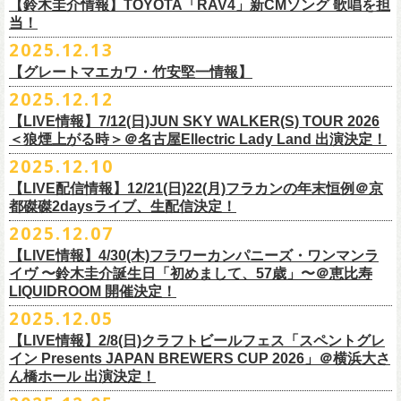
※高校生以下は当日¥2,000キャッシュバック（
当日年齢を証明できるも
ミスター小西(Vo)
当日あらゆる角度から切り取った写真を贅沢にまとめた72ページのフォ
【鈴木圭介情報】TOYOTA「RAV4」新CMソング 歌唱を担
配信日：2025年12月30日(火)正午
の（学生証、保険証など）
のご提示が必要となります）
ザ50回転ズとの対バンツアーが決定！
当！
奥野真哉(Key)
トブックも同梱したスペシャルパッケージ仕様で販売致します。
視聴料：U-NEXT月額会員視聴無料配信URL：
https:
一般チケット発売日：3月8日(日)
「フラカンと行くザ50回転ズの故郷巡りツアー！」と題し、ザ50回転ズ
中森泰弘(G)
2025.12.13
//t.unext.jp/r/flowercompanyz
TOYOTA「RAV4」の新CMソングの歌唱を鈴木圭介が担当
！
のメンバーの故郷、堺、出雲、徳島を２バンドで巡ります！
竹安堅一(G)
フラカンのweb shop「ニワトリ堂」、そして1/31(土)札幌公演よりフラカ
【グレートマエカワ・竹安堅一情報】
2025年12月17日発売とともに新作CMが公開され
ました。
◎「フォークの爆発2026 〜座って演奏するスタイルです〜」
4月4日(土) ,5日(日)に開催される「WALK INN FES! 2026 IN 桜島」にフ
グレートマエカワ(B)
ンのライブ会場にて販売がスタート！
＊以下過去ライブ作品も配信中
ナレーションも担当しております。
2025.12.12
7/4(土)岡山・倉敷新渓園敬倹堂 16:30/17:00 問：キャンディープロモ
ラワーカンパニーズの出演が決定！
一般チケット発売は1月31日。
クハラカズユキ(Dr)
完全生産限定盤のため売り切れ次第販売終了。どうぞお早めに！
『Maximum Top Beat!!』
◎「フラカンの横浜アリーナ -リモートライヴ編- 〜生き続けてる事は最
ぜひチェックしてください！
ーション岡山
どうぞお見逃しなく！
【LIVE情報】7/12(日)JUN SKY WALKER(S) TOUR 2026
フラワーカンパニーズが不定期で行なっている２マンライブ企画「シリ
チケット料金：前売¥5,500(税込/ドリンク代別途要/整理番号付)
3rd Anniversary of Top Beat Club
大のメッセージ！〜」 2020.8.27 横浜アリーナ *無観客配信ライブ
7/5(日)兵庫・神戸クラブ月世界 15:30/16:00 問：清水音泉
＜狼煙上がる時＞＠名古屋Ellectric Lady Land 出演決定！
◎「WALK INN FES! 2026 IN 桜島」
ーズ・人間の爆発」、SCOOBIE Dを迎え、2026年5月に奈良と岐阜での
チケット発売日：2/11(水・祝)
商品詳細：
うつみようこ＆Yokoloco Band “ワンマン！”
◎「ゾロ目だョ全員集合!〜フラカン33年、野音99年〜」
2022.9.23 日比
7/11(土)岐阜・郡上八幡Club Layla 16:30/17:00 問：クラブレイラ
日付：4月4日(土) ,5日(日) ※日割り発表は後日となります
◎「フラカンと行くザ50回転ズの故郷巡りツアー！」
開催が決定！
問い合わせ：十三GABU
LIVE Blu-ray+CD『フラカンの日本武道館 Part2 ～超・今が旬～』
2025.12.10
【公演日】2026/2/5 (木)
3月26日(木)＠KT ZEPP YOKOHAMAで開催される「PON pre WALK
谷野外大音楽堂
7/19(日)東京・有楽町I’M A SHOW 15:15/16:00 問：ネクストロード
会場：南栄リース桜島広場(桜島多目的広場野外ステージ)
日時：2026年4月9日(木) 18:30 OPEN / 19:00 START
内容：Blu-ray+2CD+LIVE PHOTO BOOK(72p） *三方背BOX仕様
【会場】荻窪 TOP BEAT CLUB
THIS WAY〜12年目でも終わらない青春の歌〜」にフラワーカンパニーズ
【LIVE配信情報】12/21(日)22(月)フラカンの年末恒例＠京
◎ フラワーカンパニーズ「神さまツアー」～年末恒例磔磔2デイズ～ 1
8/1(土)福岡・門司BRICK HALL 16:30/17:00 問：ブリックホール
出演：
会場：大阪・堺ファンダンゴ
2025年もお互いに充実のライブを展開してきた両者によるガチンコ対バ
◎フラカン＆ヨコロコ合同企画「俺たちのザ・ベストテン2026」東京編
価格：¥11,000(税込)
【開場/開演】19:00 / 19:30
の出演が決定しました！
都磔磔2daysライブ、生配信決定！
日目 2023.12.13 京都磔磔
8/2(日)福岡・門司BRICK HALL 15:30/16:00 問：ブリックホール
ーゲストアーティスト
出演：フラワーカンパニーズ、ザ50回転ズ
ン、熱すぎるステージになること必至！
【昭和の歌番組を代表する『ザ・ベストテン』のトリビュートLIVE。
発売日：2026年1月30日
【出演】うつみようこ＆Yokoloco Band
本日よりチケット最速先行受付も開始！
2025.12.07
2026年4月18日(土)岩手県二戸市九戸城跡で開催される、結成10周年を迎
◎ フラワーカンパニーズ「神さまツアー」～年末恒例磔磔2デイズ～ 2
チケット料金：5,500円（税込/整理番号付/ドリンク代別）
HEY-SMITH / RHYMESTER / バックドロップシンデレラ / KALMA / 打首
チケット料金：前売り 5,000円(ドリンク代別途)
一般チケット発売は3月8日。
数々の昭和歌謡のカヴァーだけの一夜】
販売場所：フラワーカンパニーズweb shop「ニワトリ堂」
【前売】5,000円 (+1D）
お見逃しなく〜
えるSaToMansion主催のイベント【南部事変 2026】にフラワーカンパニ
日目 2023.12.14 京都磔磔
【LIVE情報】4/30(木)フラワーカンパニーズ・ワンマンラ
※7/4＠倉敷はドリンク代なし、7/19＠東京は全席指定
獄門同好会 / 友部正人 / bacho / THE BOYS&GIRLS
※整理番号あり
どうぞお見逃しなく！
日時：5/19(火)開場18:30／開演19:00
（https://flowercompanyzinc.stores.jp/）、フラワーカンパニーズ ライブ
【当日】5,500円 (+1D）
ーズの出演が決定しました！
イヴ 〜鈴木圭介誕生日「初めまして、57歳」〜＠恵比寿
※高校生以下は当日¥2,000キャッシュバック（
当日年齢を証明できるも
/ SOIL&”PIMP”SESSIONS / フラワーカンパニーズ / SIX LOUNGE / THE
※小学生以上有料、未就学児童入場不可
会場：東京・荻窪TOP BEAT CLUB
会場
【発売場所】イープラス／Peatix
◎「PON pre WALK THIS WAY〜12年目でも終わらない青春の歌〜」
LIQUIDROOM 開催決定！
■U-NEXT問い合わせ：
https://help.
unext.jp/info-video/detail/
info403b
の（学生証、保険証など）
のご提示が必要となります）
FOREVER YOUNG / ENTH / Hump Back / The Birthday (クハラカズユ
チケット発売：2026年1月31日(土)午前10時～
◎フラワーカンパニーズpresents『シリーズ・
人間の爆発』
出演：
※完全生産限定盤のため、生産分完売次第販売終了
【一般発売日】12/13 10:00〜
日時：2026年3月26日(木) 開場17:30 / 開演18:30
◎SaToMansion 10th anniversary festival【南部事変 2026】
2025.12.05
一般チケット発売日：3月28日(土)
キ, ヒライハルキ, フジイケンジ)
イープラス
https://eplus.jp/sf/detail/
4450790001-P0030001
日時：5月30日(土) 開場 16:30 / 開演 17:00
真城めぐみ(Vo)
【イープラス URL】
https://eplus.jp/sf/detail/4450650001-P0030001
会場：KT ZEPP YOKOHAMA
▼CM 概要
日時：2026年4月18日(土) 開城 10:00 / 閉城 17:30 予定
ー鹿児島アーティスト
会場：奈良NEVER LAND
うつみようこ(Vo)
【LIVE情報】2/8(日)クラフトビールフェス「スペントグレ
【Peatix URL】
https://peatix.com/event/4740570
出演：Hump Back/四星球/フラワーカンパニーズ … and more!!
TOYOTA RAV4「LOVE FOREVER」篇
会場：岩手県二戸市九戸城跡
https://www.city.ninohe.lg.jp/info/335
人性補欠 / Tonto / その日暮らし / 花想い / Noisy Laf / 椿井紗代 / Wiθ /
日時：2026年4月11日(土) 16:30 OPEN / 17:00 START
出演：フラワーカンパニーズ/SCOOBIE DO
鈴木圭介(Vo)
イン Presents JAPAN BREWERS CUP 2026」＠横浜大さ
【入場順】1.イープラス 2.Peatix
チケット料金：¥5,0OO(1F立ち見)¥6,0OO 1Drink別(2F指定席)
＊TOYOTA「RAV4」オフィシャルサイト：
https:/
/toyota.jp/rav4/
その他詳細：SaToMansion 公式サイト：
https://satomansion.com/
Poly lism / DJ Msize /ともそだちBAND / +オーディショングランプリ
ん橋ホール 出演決定！
会場：島根・出雲アポロ
チケット料金：前売り¥5.200(税込/D別/整理番号付)
ミスター小西(Vo)
2026年2月 「初恋の嵐 西山達郎生誕祭～初恋の嵐 カモンアゲイン!2026
【問】TOP BEAT CLUB 03-6913-5433 info@topbeatclub.com
※1Drink別
竹原ピストルさん（バンド編成）との対バンライブが決定！
ーー
出演：フラワーカンパニーズ、ザ50回転ズ
一般チケット発売日：2026年3月8日(日)
奥野真哉(Key)
～」開催ゲストボーカルとして、