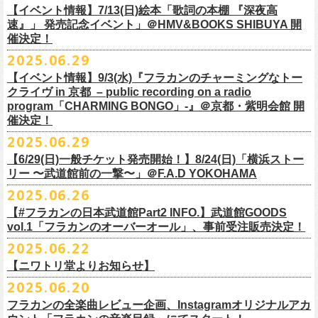
多方 大和川酒造北方風土館 より販売致します！
2.キャンペーン公式ページで、Spotifyの特別プレイリストを作成。
https://www.youtube.com/watch?
v=1EMet2dx9d4
タル配信することが決定！
【イベント情報】7/13(日)絵本「歌詞の本棚 『深夜高
イープラス販売URL（プレオーダー・一般共通）
3.作成したプレイリストを
#フラカンプレイリスト
をつけてXでシェア。
◎「フラカンの日本武道館 Part2 〜超・今が旬〜」オフィ
速』」 発売記念イベント」＠HMV&BOOKS SHIBUYA 開
https://eplus.jp/sf/detail/
4361520001-P0030001
4.フラワーカンパニーズ公式Xのキャンペーンポストをリポストして完了
■vol.6
催決定！
どうぞお楽しみに！
シャルグッズ事前通販ページ
◎「チョイナチョイナトートバッグ」
価格：¥2,000(税込)
です。
ゲスト：TOSHI-LOW（BRAHMAN）
2025.06.29
カラー：ストーンブルー、スモーキーピンク
https://capitalradioone.jp/
SHOP/387158/list.html
https://youtu.be/Z9wrtIqELqE
素材 ： 綿100％ キャンパス
【イベント情報】9/3(水)『フラカンのチャーミングなトー
■受付期間：7/16(水)17:00 ～ 8/24(日)22:59 ＊超早期ご注文特典ステッ
★応募期間
クライヴ in 京都 – public recording on a radio
サイズ：高さ40cm , 袋口幅48cm , 底幅33cm , 奥行(マチ)15cm , ハンド
カー付き：〜7/21(月祝)23:59 まで
2025年7月23日(水)〜2025年8月12日(火) 23:59まで
■vol.7
program「CHARMING BONGO」-』＠京都・紫明会館 開
ル長58cm , 内容量約15L
■発送予定：9月12日前後
※その他詳細はキャンペーン公式ページ記載の応募規約をご確認くださ
ゲスト：Novel Core
催決定！
＊その他詳細は上記通販ページをご確認ください
い
https://www.youtube.com/watch?
v=I8Zw-h9Anxg
2025.06.29
【6/29(日)一般チケット発売開始！】8/24(日)「横浜ストー
リー 〜武道館前の一撃〜」＠F.A.D YOKOHAMA
◎「CHICKEN SKIN RECORDS ガジェットポーチ」
2025.06.26
価格：2000円(税込)
カラー：ブラック、レッド
【#フラカンの日本武道館Part2 INFO.】武道館GOODS
vol.1「フラカンのオーバーオール」、事前受注販売決定！
サイズ：125×97×42ｍｍ
2025.06.22
【ニワトリ堂よりお知らせ】
2度目の日本武道館公演「フラカンの日本武道館 Part2 〜超・今が旬〜」
2025.06.20
の１ヶ月後より、
全国ワンマンツアーの開催が決定！
いつもフラワーカンパニーズのweb shop【ニワトリ堂】をご利用いただ
タイトルは「フラカンのチョイナチョイナ’25/’26」、
10/25(土)熊本
フラカンの全楽曲レビュー企画、Instagramオリジナルアカ
きありがとうございます。
Djangoを皮切りに、
来年2026年3/14(土)仙台darwinまで、
30箇所31公演を