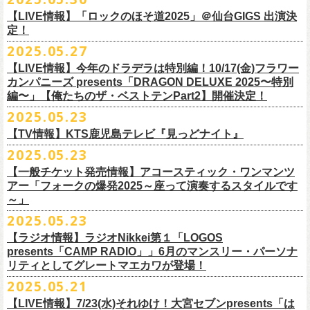
1月17日(土) 長野CLUB JUNK BOX 16:30/17:00
9/20(土)「フラカンの日本武道館 Part2 〜超・今が旬〜」まで１ヶ月を切
ベントにご参加いただけます。
ドリンク代）
超・今が旬〜』を開催するフラワーカンパニーズが、今年1月より月１配
われます。
【LIVE情報】「ロックのほそ道2025」＠仙台GIGS 出演決
1月18日(日) 千葉LOOK 15:30/16:00
ったタイミングでのワンマンライブ！
＜番組情報＞
※入場は整理番号順でのご入場となります
信のYouTube番組『月刊フラカン武道館 Part2』をスタート、6回目のゲ
定！
1月24日(土) 高知X-pt. 16:30/17:00
武道館とともに、お待ちしております
『月刊フラカン武道館 Part2』
※規定枚数に達し次第受付は終了させていただきますので予めご了承く
ストとして、TOSHI-LOW（BRAHMAN）の出演が決定！
◎『フラカンのチャーミングなトークライヴ in 京都 – public recording
2025.05.27
1月25日(日) 広島SECOND CRUTCH 15:30/16:00
■vol.7
ださい。
7/20(日)大阪公演追加チケット▼先着受付[e+]
on a radio program「CHARMING BONGO」-』
1月27日(火) 四日市CLUB CHAOS 18:30/19:00
◎「横浜ストーリー 〜武道館前の一撃〜」
ゲスト：Novel Core
【LIVE情報】今年のドラデラは特別編！10/17(金)フラワー
※ご購入されたご本人様のみご参加可能になります。分配や譲渡はでき
販売期間：7/1(⽕) 19:00 〜 7/19(⼟) 23:59
番組スタート直前スペシャルのvol.0としてスキマスイッチ、第１回目の
日時：2025年9月3日(水) OPEN 18:30 / START 19:00
1月31日(土) 札幌近松 16:30/17:00
日時：8月24日(日)Open 15:30 / Start 16:00
カンパニーズ presents「DRAGON DELUXE 2025〜特別
7月21日(月祝)21:00〜配信
ませんので、予めご了承ください。
https://eplus.jp/kodomoband/
ゲストとしてTHE COLLECTORSの加藤ひさし(vo)と古市コータロー(g)、
会場：京都・
紫
明
会館
2月4日(水) 下北沢シェルター 18:30/19:00
会場：神奈川・F.A.D YOKOHAMA
編〜」【俺たちのザ・ベストテンPart2】開催決定！
本番URL：
https://www.youtube.com/
watch?v=I8Zw-h9Anxg
フラワーカンパニーズが、
結成以来発表してきた楽曲を6人のreviewerた
※未就学児のお子様のご同伴をご希望の場合は、1名のみ同伴可能です。
第２回目にHump Back、第３回目はスターダスト☆レビューの根本要、
出演：フラワーカンパニーズ
2月14日(土) 大阪バナナホール 16:30/17:00
チケット料金：前売 ¥5,200(税込/整理番号付/ドリンク代別途要)
2025.05.23
ちによるレ
ビューとともに紹介する企画「フラカンの音楽目録」がスタ
ただし、座席のご用意はできませんので、同伴される方のお膝の上にお
第４回目は南海キャンディーズの山里亮太、そして第５回目は大槻ケン
入場料：1500円(税込/整理番号付自由席/
ドリンク代別途要)
2月15日(日) 岡山ペパーランド 15:30/16:00
前売￥5,200（税込、ドリンク代別、オールスタンディング）
ート！
座りいただきます。予めご了承ください。
ヂを招きお届けしてきた今番組（全回アーカイブ配信中）、第６回目と
【TV情報】KTS鹿児島テレビ『見っどナイト』
チケット発売日：6月29日(日)17:00〜
2月21日(土) 別府Copper Raven 16:30/17:00
※高校生以下は当日￥2,000キャッシュバック （当日年齢を証明できるも
＊アーカイブ配信中！
自他共に認めるライブマスターとして一年中ライブで全国を回りな
が
お席が必要な場合は、イベント参加券が必要です。
なる今回のゲストは、BRAHMANのボーカル・TOSHI-LOWを招聘。
プレイガイド：Live Pocket
https://t.livepocket.jp/e/flowercompanyz
2025.05.23
2月22日(日) 福岡CB 15:30/16:00
の(学生証、保険証など)のご提示が必要となります）
■vol.0 番組スタート直前スペシャル
■5月24日(土)25:15〜 25:45 KTS鹿児島テレビ『見っどナイト』
ら、コンスタントに楽曲を製作、新作を発表し、
今年1月には20枚目とな
▼詳細は下記ローソンチケットサイトをご確認ください。
9/20(土)開催「フラカンの日本武道館Part2 〜超・今が旬〜」グッズにつ
2月24日(火) 豊橋Club KNOT 18:30/19:00
一般発売日:6月29日(日)
【一般チケット発売情報】アコースティック・ワンマンツ
ゲスト：スキマスイッチ
https://www.kts-tv.co.jp/program/midnight/
るオリジナルアルバム『正しい哺乳類』
をリリース、これまで発表して
きまして、今回9/20までにお届け予定で、通販での事前販売受付（7月中
フラカン2度目の武道館開催を反対だと言い放つTOSHI-LOW、フラカン
アー「フォークの爆発2025～座って演奏するスタイルです
2月28日(土) 新潟GOLDEN PIGGS BLACK 16:30/17:00
プレイガイド：
フラワーカンパニーズがこれまでに発表した配信限定楽曲、数々のアー
https://www.youtube.com/watch?
v=BR4CmNuGCLg&t=28s
＊3/15(土)正しい哺乳類ツアー2025」＠鹿児島 SR HALL公演の模様が２
きた曲は300曲以上になります。
【特典会内容】
旬頃〜開始予定）を準備しております。
メンバーは番組終了までにTOSHI-LOWを納得させられるか?!
～」
3月1日(日) 金沢AZ 15:30/16:00
チケットぴあ
ティストトリビュート盤に参加した楽曲、シングル・カップリングに収
週にわたってオンエア！
その代表として 2004 年に誕⽣した「深夜⾼速」は、本当にたくさんの⽅
■トーク＆サイン参加券（1冊券）：トークショー＋サイン会
6月18日(水)21:00よりプレミア公開される。
3月7日(土) HEAVEN’S ROCKさいたま新都心 16:30/17:00
イープラス
録された楽曲など、現在入手困難となっているオリジナルアルバム未収
2025.05.23
■vol.1
にカバーしていただき、近年では CM にも起⽤されるなど、頼もしいフ
それに先がけた超先行販売として、フラカンのオリジナル・オーバーオ
3月14日(土) 仙台darwin 16:30/17:00
ローチケ
録楽曲をコンパイルした企画アルバム『HESOKURI ～オリジナルアルバ
ゲスト：加藤ひさし、古市コータロー(THE COLLECTORS)
ラカンの顔になってくれていますが、その他にも聴く⼈それぞれにとっ
※出演者との握手や接触はNGとさせて頂きます。
【ラジオ情報】ラジオNikkei第１「LOGOS
ールの販売が決定！
フラカンの日本武道館公演のチケットは絶賛発売中。
ネクストロード 03-5114-7444 (平日14～18時)
ム未収録集〜』を7月9日にリリースすることが決定！
https://www.youtube.com/watch?
v=kTtAgK2Iq4A&t=2345s
presents「CAMP RADIO」」6月のマンスリー・パーソナ
ての⼤切な曲がたくさんあると思います。
※宛名入れはひらがなのみとなります。（日付やメッセージ、イラスト
こちらの商品は受注生産販売となります（公演当日の販売は未定）。
合わせてお見逃しなく！
チケット料金：¥5,200(税込/整理番号付/
ドリンク代別途要)
全19曲75分、フルに収録された、これぞ真のとっておきの企画盤です。
リティとしてグレートマエカワが登場！
何より、メンバーにとっては全ての曲が⼤切な曲で、⼀年中⾏なってい
等は不可）
※全公演、高校生以下は当日¥2,000 キャッシュバック(当日年齢を証明で
どうぞお楽しみに！
■vol.2
るライブでは新旧問わず並列でセットリストに組み込まれ、今も⽣き続
※イベントの撮影・録音・録画（ライブ機能や画面録画含む）は一切禁
2025.05.21
今回3サイズをご用意（※写真 :鈴木圭介、グレートマエカワ S着用/ 竹安
＜番組情報＞
9月28日(日)岩手県盛岡市盛岡城跡公園を中心に開催される「いしがき
ラジオNikkei第１にて毎週木曜日21:30～22:10放
送「LOGOS
きるもの(学生証、
保険証など)のご提示が必要となります)
ゲスト：Hump Back
けています。
止とさせていただきます。
堅一 M着用/ミスター小西 L着用）、
『月刊フラカン武道館 Part2』
9月11日(木)、12日(金)＠仙台GIGSで開催されるスピッツ主催「ロックの
【LIVE情報】7/23(水)それゆけ！大宮セブンpresents「は
MUSIC FESTIVAL2025」にフラワーカンパニーズの出演が決定！
presents「CAMP RADIO」、
一般チケット発売日：
◎商品詳細