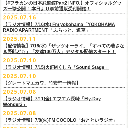
フラワーカンパニーズ
＊
全編視聴をご希望のかたはプレミアム会員にご登録（月額790円）をお
【#フラカンの日本武道館Part2 INFO.】オフィシャルグッ
1月27日(火) 四日市CLUB CHAOS 18:30/19:00
ゲスト：Novel Core
9 友達100万人
8月20日(水)21:00よりプレミア配信されます。
Conton Candy
願い致しま
す。
ズ一挙公開！ 本日より事前通販受付開始！
1月31日(土) 札幌近松 16:30/17:00
https://www.youtube.com/watch?
v=I8Zw-h9Anxg
10 ミント
TOSHI-LOW
＊タイムシフト視聴期間：2025年9月7日まで
2月4日(水) 下北沢シェルター 18:30/19:00
2025.07.16
11 ハイエース
開催を約１ヶ月後に控えたフラカンの日本武道館公演のチケットは
絶賛
ヒグチアイ
本番組はプレミアム会員の方ならタイムシフト視聴期間中に何度で
も、
2月14日(土) 大阪バナナホール 16:30/17:00
■vol.8
12 深夜高速
発売中！
【ラジオ情報】7/16(水) Fm yokohama「YOKOHAMA
MC：加藤真樹子（#FM802）
放送終了後に視聴することができます。 一般会員の方の場合は事前予約
2月15日(日) 岡山ペパーランド 15:30/16:00
ゲスト：四星球
mc
RADIO APARTMENT 「ふらっと、道草」」
合わせてお見逃しなく！
チケット発売スタート！
をする事で期間内にタイムシフト視
聴が可能ですが、リアルタイム視聴
2月21日(土) 別府Copper Raven 16:30/17:00
https://www.youtube.com/watch?
v=kVfyzG-tjOs
13 履歴書
2025.07.11
▼詳細はこちら
の際と同様、
全編の視聴にはプレミアム会員への加入が必要になりま
■7/16(水)22:00
～
23:30 Fm yokohama「YOKOHAMA RADIO
2月22日(日) 福岡CB 15:30/16:00
14 感情七号線
https://funky802.com/site/pickup_detail/7941
【配信情報】7/16(水)「ザッツオーライ」「すべての若さな
す。
APARTMENT
「ふらっと、道草」」
2月24日(火) 豊橋Club KNOT 18:30/19:00
15 星のブルペン
＜番組情報＞
き野郎ども」「友達100万人」デジタル配信スタート！
DJ:NakamuraEmi
2月28日(土) 新潟GOLDEN PIGGS BLACK 16:30/17:00
16 日々のあぶく
『月刊フラカン武道館 Part2』
ーーーーーーーーーーーーーーーーーーーーーーーーーーー
2025.07.10
https://www.fmyokohama.co.jp/
program/yra_furatto_michikusa
3月1日(日) 金沢AZ 15:30/16:00
17 虹の雨あがり
■vol.8
「HESOKURI」に収録「ザッツオーライ」「すべての若さなき野郎ど
◎「横浜ストーリー 〜武道館前の一撃〜」
＊鈴木圭介、グレートマエカワ コメントOA
3月7日(土) HEAVEN’S ROCKさいたま新都心 16:30/17:00
mc
【ラジオ情報】7/15(火)FMくしろ「Sound Stage」
7/23(水)よりSpotifyでフラワーカンパニーズのプレイリスト企画がスター
ゲスト：四星球
も」「友達100万人」が、7/16(水)より各音楽サービスにてデジタル配信
日時：8月24日(日)Open 15:30 / Start 16:00
3月14日(土) 仙台darwin 16:30/17:00
18 行ってきまーす
ト！
8月20日(水)21:00〜配信
スタート！
2025.07.10
会場：神奈川・F.A.D YOKOHAMA
■7月15日(金) 19:00〜 FMくしろ「Sound Stage」
19 ラッコ！ラッコ！ラッコ
本番URL：
同日リリースの新曲「ただいま実演中 / ピュアな匂いがチョイナチョイ
https://www.youtube.com/
watch?v=kVfyzG-tjOs
【グレートマエカワ、竹安堅一情報】
会場チケット：完売
＊鈴木圭介、グレートマエカワ コメントOA！
チケット料金：¥5,200(税込/整理番号付/
ドリンク代別途要)
20 人は人
①特設サイト
https://flowercompanyz.mixlist.app/
にて10曲をセレクトし
ナ」と合わせて、プリアドプリセーブが可能です。
※再放送：7月18日(金)15:00〜
2025.07.08
※全公演、高校生以下は当日¥2,000 キャッシュバック(当日年齢を証明で
21 最後にゃなんとかなるだろう
てプレイリストを作成
＊アーカイブ配信中！
ぜひお楽しみください！
きるもの(学生証、
保険証など)のご提示が必要となります)
富山MAIRO 25周年記念ライブにフラワーカンパニーズの出演が決定！
22 白眼充血絶叫楽団
【ラジオ情報】7/11(金) エフエム長崎「Fly-Day
②
#フラカンプレイリスト
をつけてXでシェア
■vol.0 番組スタート直前スペシャル
一般チケット発売日：
Wonder3」
③この
#フラカン
キャンペーンポストをリポストしてください
ゲスト：スキマスイッチ
◎7/16(水)デジタルリリース
10/25〜12/22公演＞8月30日(土)
◎「FUNKIST & RED JETS & MAIRO 25th Anniversary LIVE」
encore
2025.07.08
https://www.youtube.com/watch?
＊「ただいま実演中 / ピュアな匂いがチョイナチョイナ」
v=BR4CmNuGCLg&t=28
■7月11日(金) 14:00〜18:45 エフエム長崎「Fly-Day Wonder3」
1/17〜3/14公演＞10月18日(土)
日程：2025年10月5日(日) OPEN 16:00 START 16:25
EN1 涙よりはやく走れ
上記①②③を行って、キャンペーンへの応募が完了。
https://SPACESHOWERFUGA.lnk.
to/tadaima_pure
【ラジオ情報】7/8(火)FM COCOLO「おとといラジオ」
＊鈴木圭介、グレートマエカワ コメントOA！
会場：富山MAIRO
EN2 はぐれ者讃歌
抽選で、合計6名様にスペシャルグッズを
プレゼントいたします！
■vol.1
https://www.fmnagasaki.co.jp/program/wonder3/