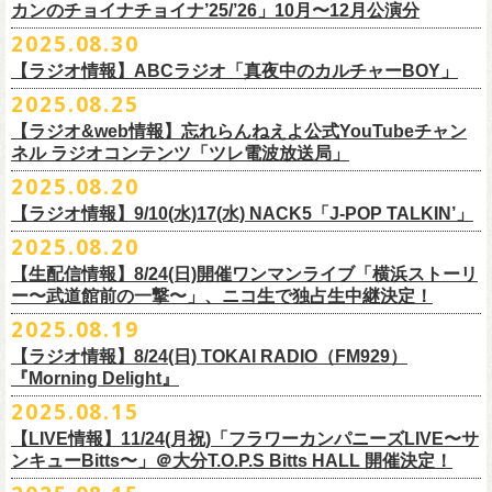
9月22日(月) 17:00 ～ 9月30日(火) 22:59まで
3月1日(日) 金沢AZ 15:30/16:00
カンのチョイナチョイナ’25/’26」10月〜12月公演分
クハラカズユキ(dr)
※
リピート放送；
9/4(木)、9/5(金)、9/7(日)
れ出した瞬間から異様なほどの高揚感が会場を包み込み、そして竹安堅
L ： 身丈73cm / 身幅55cm / 肩幅50cm / 袖丈22cm
3月7日(土) HEAVEN’S ROCKさいたま新都心 16:30/17:00
チケット料金：前売 ¥5,500（税込／整理番号付／ドリンク代別途要）
2025.08.30
https://www.mbs.jp/mmtv/
一の目が醒めるようなギターから“少年卓球”が始まった瞬間に、もうこの
XL ： 身丈77cm / 身幅58cm / 肩幅54cm / 袖丈24cm
【 お届け 】
3月14日(土) 仙台darwin 16:30/17:00
※⾼校⽣以下は当⽇¥2,000 キャッシュバックします
#MMTV_mbs
日のフラカンの勝利は確定した――そんな気持ちになった。『正しい哺
【ラジオ情報】ABCラジオ「真夜中のカルチャーBOY」
XXL：身丈81cm / 身幅63cm / 肩幅57cm / 袖丈25cm
10月下旬発送予定
（当⽇年齢を証明できるもの（学⽣証、保険証など）のご提⽰
が必要と
10年ぶり2回目となる日本武道館公演『フラカンの日本武道館 Part2 〜
乳類』はこの10年をかけてフラカンが研ぎ澄ませてきたバンドサウンド
※上記サイズはあくまでも目安の寸法です
2025.08.25
チケット料金：¥5,200(税込/整理番号付/
ドリンク代別途要)
なります）
■8月30日(土) 、9月6日(土)、9月13日(土)
超・今が旬〜』を9月20日(土)
に開催するフラワーカンパニーズが、
今年1
とメッセージ性が高次元で結晶化した大傑作だが、その中でも、“少年卓
※全公演、高校生以下は当日¥2,000 キャッシュバック(当日年齢を証明で
【ラジオ&web情報】忘れらんねえよ公式YouTubeチャン
※チケットにスタンディングの記載がありますが、
当日は椅子あり自由
深夜2:00〜3:00 ABCラジオ「真夜中のカルチャーBOY」
月より月１配信のYouTube番組『月刊フラカン武道館 Part2』をスター
先行配信しておりました「ただいま実演中/ピュアな匂いがチョイナチョ
球”はポップで疾走感があり、初めてロックで高揚した瞬間をギュッと思
ネル ラジオコンテンツ「ツレ電波放送局」
きるもの(学生証、
保険証など)のご提示が必要となります)
席でのご案内となります。
※グレートマエカワ インタビューOA
ト、番組スタート直前スペシャルのvol.
0としてスキマスイッチ、第１回
イナ」を急遽CD化、ライブ会場にて販売がスタート！
い出させるような楽曲だ。10年ぶりの武道館とライブの1曲目を飾るに相
一般チケット発売日：
2025.08.20
券売状況により、
当日券でのご来場のお客様に後方にてスタンディン
https://abcradio.asahi.co.jp/mayoboy/
目のゲストとしてTHE COLLECTORSの加藤ひさし(vo)と古市コータロー
ぜひお手元に〜
応しい楽曲が最新アルバムに収められているという点で、今のフラカン
■8月25日(月)21:00公開
10/25〜12/22公演＞8月30日(土)
グをお願いする
場合もございます
(
g)、第２回目にHump Back、第３回目はスターダスト☆レビューの根本
の絶好調ぶり、そして、この10年間のフラカンが歩んだ道のりの豊かさ
【ラジオ情報】9/10(水)17(水) NACK5「J-POP TALKIN’」
忘れらんねえよ公式YouTubeチャンネル ラジオコンテンツ「ツレ電波放
1/17〜3/14公演＞10月18日(土)
＊2/21＠大分公演のみ＞10月25日(土)
一般チケット：発売中
要、
第４回目は南海キャンディーズの山里亮太、
第５回目は筋肉少女帯
◎31st single「ただいま実演中/ピュアな匂いがチョイナチョイナ」
を感じずにはいられない。
送局」
2025.08.20
■9月10日(水)、17日(水) 24:00～24:30 NACK5「J-POP TALKIN’」
https://flowercompanyz.com/live/2025/06/18/8686
の大槻ケンヂ、
第６回目はBRAHMANのボーカル・TOSHI-LOW、
第７回
価格：1100円(税込)
他にも美しい情景を想起させる“アメジスト”や“ミント”、下世代へのメッ
第10回ツレ：フラワーカンパニーズ 鈴木圭介/グレートマエカワ
【生配信情報】8/24(日)開催ワンマンライブ「横浜ストーリ
詳細：
https://flowercompanyz.com/live/2025/08/12/8752
＊鈴木圭介、グレートマエカワ ゲスト出演
問い合わせ：JAILHOUSE TEL:052-936-6041
https://www.jailhouse.jp/
目はラッパー・シンガーソングライターのNovel Core、そして８回目に四
収録曲:
セージを歌う“履歴書”、長い旅路を歩き続けるバンドの生き様を伝える“ハ
https://youtu.be/BIya9VH0ZOI
ー〜武道館前の一撃〜」、ニコ生で独占生中継決定！
https://www.nack5.co.jp/program/j-pop_talkin/
星球を招きお届けしてきた今番組（
全回アーカイブ配信中）。
1.ただいま実演中
イエース”（この曲の演奏時には、ステージセットとして、実際に60万キ
2025.08.19
2.ピュアな匂いがチョイナチョイナ
ロ以上を走行したというバンドの先代ハイエースが登場した）、キャッ
番組最終回となる今回は、フラカンメンバー4人による「
武道館直前スペ
価格：1100円(税込)
【ラジオ情報】8/24(日) TOKAI RADIO（FM929）
チーなサウンドとモチーフの中に現代社会や人間への批評眼を忍び込ま
シャル」を9月17日(水)21:
『Morning Delight』
00より生配信決定！
せた“ラッコ！ラッコ！ラッコ！”……この10年で生まれた多彩な楽曲たち
本番を3日後に控えた４人でのお喋り、どうぞお楽しみに！
が響き渡った。“星のブルペン”での、夜空から降り注ぐ星の光のような照
2025.08.15
■8月24日(日) 7:00～10:00 TOKAI RADIO（FM929）『Morning
明演出も忘れがたい。
【LIVE情報】11/24(月祝)「フラワーカンパニーズLIVE〜サ
Delight』
◎「フラカンの日本武道館 Part2 オフィシャルガチャ」
武道館公演チケットは、9/19(金)
まで各プレイガイドにて前売チケット発
もちろん“深夜高速”や“感情七号線”、“馬鹿の最高”“真冬の盆踊り”といっ
ンキューBitts〜」＠大分T.O.P.S Bitts HALL 開催決定！
＊グレートマエカワ インタビューOA
1回：500円(税込)
売中！
た、それ以前発表の名曲たちも会場を盛り上げる。「久々の曲を」とい
https://www.tokairadio.co.jp/program/md/