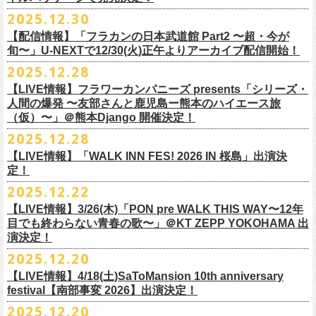
【会場】スタジオ841 埼玉県大里郡寄居町寄居1010
※6/13＠鳥羽はドリンク代なし
受付期間：
4/4(
土
)21:00
～
4/30(
木
)23:
59
◎「オクノマサヒコ Japan Tour2026初夏の陣〜奥野還暦イヤー記念
当初2月7日(土)でご案内しておりましたが、諸事情により、
チケット料金：前売り¥5.200(税込/D別/整理番号付)
※高校生以下は当日¥2,000キャッシュバック（
当日年齢を証明できるも
ますのでご注意ください。
2025.12.30
【出演】湯川トーベン、グレートマエカワ
※高校生以下は当日¥2,000キャッシュバック（
当日年齢を証明できるも
受付
URL
：
‘
https://eplus.jp/
sambomaster/
祭〜」
2月11日(水祝)からの発売に変更となりました。
一般チケット発売日：2026年3月8日(日)
の（学生証、保険証など）
のご提示が必要となります）
※撮影・録音・録画などは禁止とさせていただきます。また開場時のご
【チャージ】￥4,000
【配信情報】「フラカンの日本武道館 Part2 〜超・今が
の（学生証、保険証など）
のご提示が必要となります）
枚数制限
ご予定していただいた皆さまにはご迷惑おかけしますが、何卒宜しくお
プレイガイド：
一般チケット発売日：3月28日(土)
自分の席以外の席取りは
【予約】
旬〜」U-NEXTで12/30(火)正午よりアーカイブ配信開始！
一般チケット発売日：3月8日(日)10:00
・ライブハウス公演：お
1
人様
1
公演につき
1
枚まで
＊5/15(金)大阪ムジカジャポニカ
願い致します。
イープラス
お問い合わせ : 浮雲社中
contact@ml.ukigmo.org
ご遠慮ください。
https://www.facebook.com/p/%E3%82%B9%E3%82%BF%E3%82%B8%
プレイガイドなど詳細はライブページにてご確認ください
当落結果：
2025.12.28
5/2(
土
)13:00
予定
DJ&LIVE オクノマサヒコ
2024年9月に荻窪TOP BEAT CLUBでフラワーカンパニーズ＆うつみよう
問い合わせ：柳ヶ瀬アンツ
http://www.
ants69.com/information.html
※マスクの着用は任意となりますが、過度な発声や他のお客様のご迷惑
E3%82%AA%EF%BC%98%EF%BC%94%EF%BC%91-
https://flowercompanyz.com/live/2026/01/30/8956
入金期限：
5/4(
月
)21:00
(奥野真哉、グレートマエカワ)
◎フラワーカンパニーズ presents 「シリーズ・人間の爆発 〜
友部
さん
と
こ＆YOKOLOCO BAND合同企画として初開催、昨年は毎年恒例のフラワ
となる声量はお控えく
【LIVE情報】フラワーカンパニーズ presents「シリーズ・
61550212223544/
発券開始日：各公演日
10
日前～
ゲストDJ:45CLUB（mic&VITON6969）
鹿児島ー熊本のハイエース旅〜」
ーカンパニーズ主催イベント「DRAGON DELUXE」の特別編として11月
人間の爆発 〜友部さんと鹿児島ー熊本のハイエース旅
ださい。
＊追加された6/28(日)札幌公演は3/28(土)からの発売になります
ーーーーーーーーーーーーーー
18:00〜
日時：2026年4月5日(日) 開場14:30 開演15:00
（仮）〜」＠熊本Django 開催決定！
に名古屋DIAMOND HALで行ったスペシャル企画「俺たちのザ・ベストテ
※飲食を伴うイベントのため、公演当日、体調不良や発熱症状のある方
¥3,000(ドリンク別)
会場：熊本Django
ン」。
は、来場をご遠慮いただ
2025.12.28
◎「まいう〜ロックフェス2026」
6/28(日) 札幌musica hall cafe 開場15:30/開演16:00 問：浮雲社中
整理番号あり
出演：フラワーカンパニーズ、
友部
正人
1978年〜1989年まで放送されていた伝説の歌番組【ザ・ベストテン】の
きますようお願いいたします。
【LIVE情報】「WALK INN FES! 2026 IN 桜島」出演決
【公演日】2026/2/10 (火)
チケット料金：4,800円（税込/整理番号付/ドリンク代別）
U25(25歳以下〜入場ラスト・要証明)¥2,000(D別）
チケット料金：5200円（税込/ドリンク代別/整理番号付）
トリビュート企画として、誰もが口ずさめる当時ヒットした歌謡曲のみ
※ミュージシャンによるトークイベントですが、音楽の話は一切いたし
定！
【開場/開演】18:30/19:00
※高校生以下は当日¥2,000キャッシュバック（
当日年齢を証明できるも
2/28 19時よりこちらのフォームで予約開始！
一般チケット発売日：2026年2月11日(水祝)10:00
で全て構成するカヴァーライヴとなる今企画。同時代に音楽に目覚めた
ませんのでご了承ください。
2025.12.22
【会場】荻窪 TOP BEAT CLUB
の（学生証、保険証など）
のご提示が必要となります）一般チケット一
https://musicaja.info/11920
釜石市民ホール TETTOで開催される「Mobstyles presents
プレイガイド：イープラス
バンドマンたちが数々の昭和歌謡曲へのリスペクトを全身全霊でぶつけ
【出演】オーバーオールズ（石塚英彦、三宅伸治、グレートマエカワ、
般チケット発売日：3月28日(土)10:00
【LIVE情報】3/26(木)「PON pre WALK THIS WAY〜12年
KOKOKARA」にフラワーカンパニーズの出演が決定！
問い合わせ：熊本Django
る、そのスペシャルなステージの噂は各所に拡がり、次回への熱望の声
公演に関するお問い合わせ 新宿ロフトプラスワン 03-3205-6864
石塚幸作）／GSK／どんぐりパワーズ／工膝わたる（THE NUGGETS）
目でも終わらない青春の歌〜」＠KT ZEPP YOKOHAMA 出
フラワーカンパニーズのアコースティック企画「
フォークの爆発2026」
＊5/16(土)広島bar edge
本日よりオフィシャル先行の受付もスタート！
を受け、「俺たちのザ・ベストテン2026」の開催が決定！
主催：音楽と人編集部 https://ongakutohito.com/
【前売】￥5,000 ( +1D)
演決定！
の開催が決定！
DJ&LIVE オクノマサヒコ
東日本大震災から15年、新たなスタートを応援するイベント、ぜひお待
トークイベント〈第11回！ 僕たち、プロ野球大好きミュージシャンで
【発売場所】イープラス／Peatix
2025.12.20
(奥野真哉、グレートマエカワ)
ちしております。
5月、東京・荻窪TOP BEAT CLUB、さらに待望の初の大阪・十三GABU
す！〉の開催決定！
【イープラス URL】https://eplus.jp/sf/detail/4461090001-P0030001
今年は、通常のアコースティック・スタイル「〜
座って演奏するスタイ
ゲストDJ:OKA-T／SAKI／HYNG
と、2公演での開催となる。
【LIVE情報】4/18(土)SaToMansion 10th anniversary
【Peatix URL】https://peatix.com/event/4782289
U-NEXTにて独占ライブ配信された9月20日(土)開催の日本武道館公演『フ
ルです〜」でのライヴに加え、
新たな試みとして歌とアコースティック
18:00〜
◎「Mobstyles presents KOKOKARA」
ベストテン世代による、ベストテン世代のための、そしてベストテン世
festival【南部事変 2026】出演決定！
【発売日】1/13 18:00
ラカンの日本武道館 Part2 〜超・今が旬〜』の模様が、12/30(火)正午よ
ギター一本とコーラスと小
物の楽器などで構成するライヴ「ミニマル巡
¥3,000(ドリンク別)
日時：2026年3月20日(金祝) 開場16:00 / 開演 17:00
代じゃなくてもきっと楽しんでいただける、懐かしくも新鮮でとびきり
2025.12.20
【問】TOP BEAT CLUB 03-6913-5433
り再びU-NEXTにてアーカイブ配信スタート！