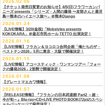
2026.02.06
（http://www.loft-prj.co.jp/PLUSONE/）
日時：5月4日(月祝)、5日(火祝) 開場10:00 / 開演11:00
日程：
2026
年
6
月
20
日（土）、
6
月
21
日（日） ※フラワーカンパニーズ
＊フラワーカンパニーズファンクラブ「ヤングフラワーズ」優先販売を
鶴「GO！GO！5周目の47都道府県ツアー」4/19(日)福島OUT LINE 公演
一般チケット発売日：2026年3月15日(日)10:00
チケット料金：4,800円（税込/整理番号付/ドリンク代別）
※１人１枚※未就学児入場不可/小学生以上チケット必要
ぎるステージになること必至！
開場／開演： 18:15／19:00
＊フラワーカンパニーズの出演は5月5日(火祝)のみ
の出演は6/20(土)のみ
【チケット発売日変更のお知らせ】4/5(日)フラワーカンパ
予定しています。次号会報誌にご案内を同
封します
にフラワーカンパニーズの出演が決定！
プレイガイド：
※高校生以下は当日¥2,000キャッシュバック（
当日年齢を証明できるも
一般チケット発売日：2026年6月6日(土)
◎「ホフディラン 春のベースまつり2026」
どうぞお見逃しなく〜
出演ミュージシャン： ※五十音順
会場：大阪・泉大津フェニックス
開場
ニーズ presents「シリーズ・人間の爆発 〜友部さんと鹿児
/
開演（両日）：
11:30
チケットぴあ
の（学生証、保険証など）
のご提示が必要となります）
＊ライブハウス会場限定店頭先行：4/4(土) 12:00〜19:00
日時：2026年5月20日(水) OPEN 18:30 / START 19:00
イノウエアツシ（ニューロティカ／横浜DeNAベイスターズ）、ウエノコ
島ー熊本のハイエース旅〜」＠熊本Django
その他詳細→
https://shimizuonsen.com/otodama/26/
会場
: Spotify O-EAST / Spotify O-WEST / Spotify O-nest 5F / Spotify O-
◎鶴「GO！GO！5周目の47都道府県ツアー」
イープラス
一般チケット発売日：3月28日(土)10:00
・クラブカウンターアクション宮古店頭
会場：新代田FEVER
ウジ（the HIATUS、Radio
nest 6F / Spotify O-Crest
2026.01.24
日時：2026年4月19日(日) 開場15:30 / 開演16:00
ローソンチケット
〒027-0083 岩手県宮古市大通２丁目６－１１
出演：ホフディラン
◎フラワーカンパニーズpresents『シリーズ・
人間の爆発』
Caroline／広島東洋カープ）、オカモト”MOBY”タクヤ (SCOOBIE DO ／
duo MUSIC EXCHANGE /
clubasia / LOFT9 shibuya / WOMBLIVE /
会場：福島OUT LINE
ネクストロード 03-5114-7444（平日14:00〜18:00）
プレイガイドなど詳細はライブページにてご確認くださ
【LIVE情報】3/20(金祝)「Mobstyles presents
6月から開催するフラワーカンパニーズのアコースティック企画の新たな
*
注意事項
ゲストベーシスト：ウエノコウジ（the HIATUS / Radio Caroline)、グレ
MLB解説者)、グレート
shibuya 7thFLOOR
出演：鶴、フラワーカンパニーズ
KOKOKARA」＠釜石市民ホール TETTO 出演決定！
い
https://flowercompanyz.com/live/
試みとなる歌とアコースティックギター一本とコーラスと小
物の楽器な
東北地方在住者のみの先着販売となります
ートマエカワ (フラワーカンパニーズ
) 、junko（打首獄門同好会）、and
・5月30日(土) 開場 16:30 / 開演 17:00
マエカワ（フラワーカンパニーズ／中日ドラゴンズ）、樋口豊
主催
:
やついいちろう
チケット料金：¥4800(税込/オールスタンディング/ドリンク代別途要)
どで構成するライヴ「フォークの爆発2026 ミニマル巡業 〜うたとギター
2026.01.16
１人１枚のみ購入可能
more,,,
会場：奈良NEVER LAND
（BUCK∞TICK／阪神タイガース）
他出演者、チケットなど詳細：以下よりご確認ください
一般チケット発売日：2月21日(土)
とコーラスと〜」の一般チケット発売が3/8(日)10:00よりスタート！
住所記載の身分証確認持参の上、
それぞれのライブハウス店頭にて販売
来場チケット：前売り：¥5,300+1drink 当日：¥5,800+1drink
出演：フラワーカンパニーズ/SCOOBIE DO
【LIVE情報】フラカン＆ヨコロコ合同企画「俺たちのザ・
司会：金光裕史（音楽と人編集部／阪神タイガース）
◎「モンキーTシャツ」
【YATSUI FESTIVAL! 2026 WEB INFORMATION】
問い合わせ：GIPお問合せフォーム→
https://www.gip-web.co.jp/t/info
します
配信チケット：前売り配信視聴券：¥3,000
ベストテン2026」5月に東京・大阪で開催決定！
チケット料金：前売り¥5.200(税込/D別/整理番号付)
6月から開催するフラワーカンパニーズのアコースティック企画の新たな
料金：前売￥4,000 ※税込／要1オーダー（500円以上）
価格：￥3,700(税込)
オフィシャルサイト：
https://yatsui-fes.com
◎「フォークの爆発2026 ミニマル巡業 〜うたとギターとコーラスと〜」
購入は現金のみとなります
当日・アーカイブ配信視聴券：¥3,500
一般チケット発売日：2026年3月8日(日)
試みとなる歌とアコースティックギター一本とコーラスと小
物の楽器な
チケット発売日：2月28日（土）11時〜
2026.01.15
ボディ：ビッグシルエット
オフィシャルX：
https://x.com/YATSUIFES
＊ミニマル巡業とは『
新たな試みとして歌とアコースティックギター一
転売は固く禁止とさせていただきます
＊お得な来場＆配信チケット：前売り：¥7,000+1drink
プレイガイド：
どで構成するライヴ「フォークの爆発2026 ミニマル巡業 〜うたとギター
※購入枚数制限あり／お一人様2枚まで
カラー：ホワイト、アシッドブルー
オフィシャルFacebook：
https://www.facebook.com/YATSUIFES
【LIVE情報】アコースティック・ワンマンツアー「フォー
本とコーラスと小
物の楽器などで構成するライヴ』です
公演当日も身分証を確認させて頂きます（U-22割も同様）
チケット発売：
イープラス
とコーラスと〜」に札幌公演の追加が決定！
※チケットの整理番号順での入場となります。
素材 ： 綿100％
オフィシャルInstagram ：
https://www.instagram.com/yatsuifes/
クの爆発2026」2形態で開催決定！
6/8(月)京都・紫明会館 18:30/19:00 問：SOLE CAFE
当日11:30〜整列開始いたします
ホフディランオフィシャルFC先行(抽選)：3/19(木)
12:00-3/22(日) 23:59
チケットぴあ
販売URL
サイズ：S / M / L / XL
2026.01.08
6/10(水)広島・東広島 西条公会堂 18:30/19:00 問：キャンディープロモ
近隣のご迷惑になるためそれ以前のお並びは禁止とさせていただき
ます
一般発売その他情報は
ローソンチケット Ｌコード：56253
◎「フォークの爆発2026 ミニマル巡業 〜うたとギターとコーラスと〜」
https://eplus.jp/sf/detail/4487570001-P0030001
＜製品サイズ＞
YATSUI FESTIVAL! 2026お問合せ：Spotify O-EAST：03-5458-4681
ーション広島
その他詳細：
https://www.gip-web.co.jp/schedule/detail/8491#13568
特設サイトにて→
https://hoff.jp/e/
bs26/
【グレートマエカワ情報】
問い合わせ：奈良NEVER LAND
http://nara-neverland.
com/pc/info.html
＊ミニマル巡業とは『
新たな試みとして歌とアコースティックギター一
※販売ページは、2月21日0時以降に表示されます。ご了承ください。
S ： 身丈66cm / 身幅55cm / 肩幅52cm / 袖丈21cm
6/11(木)香川・高松燦庫(sanko) 18:30/19:00 問：燦庫-
問い合わせ：
G.I.P.
https://www.gip-web.co.jp/t/info
本とコーラスと小
2026.01.07
物の楽器などで構成するライヴ』です
M ： 身丈70cm / 身幅58cm / 肩幅55cm / 袖丈23cm
◎STUDIO 841 PRESENTS LIVE 2026-1「前ベン」
SANKO-/TOONICE
・5月31日(日) 開場 15:30 / 開演 16:00
日時：6/28(日) 開場15:30/開演16:00
注意事項
L ： 身丈74cm / 身幅61cm / 肩幅58cm / 袖丈25cm
【RELEASE情報】『フラカンの日本武道館 Part2 ～超・
【公演日】2026/2/7 (土)
6/13(土)三重・鳥羽水族館 18:15/18:45 問：ネクストロード
ーーーーーーーーーーーーーー
4月5日(日) 友部正人さんとの２マンライブ＠熊本Djangoの一般発売日に
会場：岐阜柳ヶ瀬ANTS
会場：札幌musica hall cafe
※営利目的のチケットの転売は固くお断り致します。転売チケットは入
XL ： 身丈78cm / 身幅64cm / 肩幅61cm / 袖丈27cm
今が旬～』Blu-ray+CD+LIVE PHOTO BOOK(72p)のスペシ
【開場/開演】16:30/17:00
チケット料金：4,800円（税込/整理番号付/ドリンク代別）
＊【オフィシャルサイト先行】
つきまして、
出演：フラワーカンパニーズ/SCOOBIE DO
チケット料金：4,800円（税込/整理番号付/ドリンク代別）
場をお断りする場合もあり
ャルパッケージで発売決定！
※上記サイズはあくまでも目安の寸法です