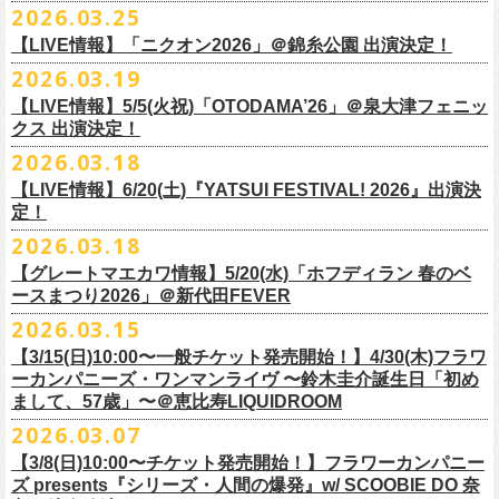
◎怒髪天&フラワーカンパニーズ presents 「ジャンピング乾杯TOUR
7/26(日)宮古の2公演にフラワーカンパニーズの出演が決定！
2026.03.25
要）
仕様：チャーム4種（けいくん、まーちゃん、けんちゃん、
こにし）/アル
■3月28日(土)22:05〜22:55 NHKラジオ「尾崎世界観のとりあえず明日を
2026 “オレたち足腰お達者くらぶ”」
久しぶりのサンボマスターとの対バン、どうぞお楽しみに！
一般チケット発売日：6月6日(土)予定
ミ蒸着袋入り(*どれになるかお楽しみスタイル）
【LIVE情報】「ニクオン2026」＠錦糸公園 出演決定！
生きるラジオ」
・9月5日(土) 滋賀U☆STONE 17:00/17:30 （問）清水音泉 06-6357-
問い合わせ：LIVE BOX MA・YASCO
素材 ： 黄色アクリル , シリコンリング , ステンレス製カニカン
◎「レッツけんこうステッカーセット」*6枚組
＊鈴木圭介がゲストとして出演
2026.03.19
3666 (平日12:00〜17:00) info@shimizuonsen.com
◎サンボマスター「ロックンロール デスティネーション in とうほく
サイズ ： （本体）40×28mm 厚み3mm
価格：￥1,000（税込）
https://www.nhk.jp/p/rs/KG9YLK9LWL/
【LIVE情報】5/5(火祝)「OTODAMA’26」＠泉大津フェニッ
・9月6日(日) 伊勢RHYTHM 16:00/16:30 （問）JAILHOUSE 052-936-
「from ふくしま for ふくしま」
◎「グレートマエカワ第57回誕生日会 in 奄美大島」
素材 ： 塩ビ
クス 出演決定！
6041
www.jailhouse.jp
＊石巻公演
日時：2026年9月27日(日) 開場17:00 開演18:00
各サイズ
・9月12日(土) 弘前KEEP THE BEAT 17:00/17:30 （問）ノースロード
2026.03.18
日時：2026年7月25日(土) 開場 17:30 / 開演 18:00
会場：奄美大島＠ ROAD HOUSE ASiVi
けいくん：51×74mm
ミュージック秋田 018-833-7100
会場：宮城・石巻BLUE RESISTANCE
6/21(日)「G-FREAK FACTORY presents “MAD SOUL CONNECTION
出演：フラワーカンパニーズ
【LIVE情報】6/20(土)『YATSUI FESTIVAL! 2026』出演決
まーちゃん：44×70mm
・9月13日(日) 秋田Club SWINDLE 15:30/16:00 （問）ノースロードミュ
出演：サンボマスター、フラワーカンパニーズ
定！
vo.24″」＠前橋DYVER にて、G-FREAK FACTORYとの対バンが決定！
オープニングアクトあり：楠田莉子BAND
けんちゃん：41×64mm
ージック秋田 018-833-7100
チケット料金：
「ARABAKI ROCK FEST.26」4/26(日)MICHINOKU PEACE SESSION
一般発売日に先がけ、4/4(土) 10:00よりオフィシャル先行受付もスター
チケット料金：前売 ¥4,500（税込/整理番号付/ドリンク代別途要）
2026.03.18
こにし：49×66mm
出演：怒髪天、フラワーカンパニーズ
前売 ¥5,500(税込/ドリンク代別）
GTR祭’26ステージに、GUEST GUITARとして竹安堅一の出演が決定しま
ト。どうぞお見逃しなく！
一般チケット発売日：6月6日(土)予定
バンドロゴ：74×45mm
【グレートマエカワ情報】5/20(水)「ホフディラン 春のベ
チケット料金：オールスタンディング ￥6,900（税込/ドリンク代別途
U-22割 ￥4,500(税込/ドリンク代別/身分証持参必須（コピー不可/公演当
した！
問い合わせ：ROAD HOUSE ASiVi
チキパン(CHICKEN PUNKS)：45×90mm
ースまつり2026」＠新代田FEVER
要）※未就学児童入場不可(小学生以上のご入場される方全てにチケット
日提示できない場合は一般価格チケットとの差額分をお支払いいただき
◎「G-FREAK FACTORY presents “MAD SOUL CONNECTION vo.24″」
2026.03.15
必要)
ます)
◎「ARABAKI ROCK FEST.26」
日時：2026年6月21日(日) 開場16:30 / 開演 17:00
一般チケット発売日：6月6日(土)
※１人１枚※未就学児入場不可/小学生以上チケット必要
【3/15(日)10:00〜一般チケット発売開始！】4/30(木)フラワ
日時：4月25日(土) 開場9:30 開演10:30
会場：前橋DYVER
ーカンパニーズ・ワンマンライヴ 〜鈴木圭介誕生日「初め
一般チケット発売日：2026年6月6日(土)
4月26日(日) 開場9:30 開演10:30 ※竹安堅一の出演は4/26(日)
出演：G-FREAK FACTORY、フラワーカンパニーズ
フラワーカンパニーズ presents「DRAGON DELUXE 2026」開催決定！
まして、57歳」〜＠恵比寿LIQUIDROOM
＊ライブハウス会場限定店頭先行：4/4(土) 12:00〜19:00
のみ
チケット料金：前売 ¥4,500(税込/ドリンク代別）
7月8月に開催するフラワーカンパニーズのアコースティック企画「フォ
・石巻 BLUE RESISTANCE店頭
2026.03.07
会場：国営みちのく杜の湖畔公園 北地区 エコキャンプみちのく
一般チケット発売日：4/25(土) 10:00
「DRAGON DELUXE」は、“名古屋のロックシーン活性化”、“
デビューか
ークの爆発2026 〜座って演奏するスタイルです〜」の一般チケット発売
〒986-0824 宮城県石巻市立町１丁目１－２－１
７
HP：
https://arabaki.com/
▼OFFICIAL HP先行
【3/8(日)10:00〜チケット発売開始！】フラワーカンパニー
5月23日(土)、24日(日)＠東京・錦糸公園で行われる「ニクオン2026」に
ら応援してくれている名古屋の皆さんへの恩返し”、“
名古屋への郷土愛”の
が3/28(土)10:00よりスタート！
*注意事項
【受付期間】4/4(土) 10:00 ～ 4/12(日) 23:59
ズ presents『シリーズ・人間の爆発』w/ SCOOBIE DO 奈
フラワーカンパニーズの出演が決定！
3つをテーマに掲げ、2012年より地元・
名古屋で開催しているフラワーカ
また、先日追加発表いたしました「フォークの爆発2026 ミニマル巡業 〜