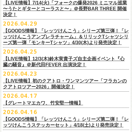
順をご確認の上、
サイズ：本体／約W310mm ×H340mm（持ち手含む500mm）
払戻し期限内にお手続きをお願いいたします。
ードミュージック
【LIVE情報】7/14(火)「フォークの爆発2026 ミニマル巡業
このトークシリーズでは、E.L.L.にこれまで関わってきたミュージシャ
vol.1
https://l-tike.com/guide/a_
持ち手／約W50mm × H160mm
cashpost.html
〜うたとギターとコーラスと〜」＠長野BAR THREE 開催
11/28(土) 宮崎LAZARUS 開場16:30/開演17:00 問い合わせ：LAZARUS
ン、関係者、そして当時はファンだった人々とともに、まもなく50年を
家主のツアー「YANUSHI LIVE TOUR 2026」にフラワーカンパニーズの
開催日時：2026年8月31日（月）開場19:00 開演19:30
決定！
※電子チケットの仕様上、
折りたたみマチ／約160mm
購入チケットを一部のみ払戻しすることはで
11/29(日) 鹿児島SR HALL 開場15:30/開演16:00 問い合わせ：SR HALL
迎えるライブハウスの、ツワモノたちの記憶を語っていきます。配信や
出演が決定！
◎「Handmade Rockエプロン」価格：￥5,500(税込）
会場：ell.SIZE （名古屋市中区大須2-10-43）
きません。
容量：約12L
12/5(土) 足利ライブハウス大使館 開場16:30/開演17:00 問い合わせ：
2026.04.29
インタビューでは語れない、ここだけの話もたくさん披露予定。
8/9(日)東京・SHIBUYA CLUB QUATTRO に出演させていただきます。
カラー：ダークインディゴ, キャメル
出演：鈴木圭介、グレートマエカワ、平野茂平 （Electric Lady Land会
（注 1）
※ ハンドル部分のゴムで止めて小さく携帯できます
金融庁管轄の資金移動者である株式会社ＤＧフィナンシャルテク
ネクストロード
【GOODS情報】「レッツけんこう」シリーズ第三弾！「レ
チケット完売となっておりました7/19(日)開催「フォークの爆発2026 〜
素材 ：
長） ゲスト：中村達也
ノ
ロジー(資金移動業者登録 番号：関東財務局長第 00094 号)の
12/6(日) 松本ALECX 開場15:30/開演16:000 問い合わせ：FOB新潟
7/10(金)開催のvol.0ではElectric Lady Land創始者であり現会長の平野茂
ッツけんこうアンブレラチャーム」＆リリックTシャツシリ
◎「YANUSHI LIVE TOUR 2026」 -東京公演-
座って演奏するスタイルです〜」東京・有楽町I’M A SHOW 公演につきま
（ダークインディゴ）綿 90％ , レーヨン 10％ デニム
チケット料金：全席指定¥3,500（税込） *未就学児童入場不可
「CASHPOST」が提供しているサービスです。
ーーーーー
12/11(金) 京都磔磔 〜年末恒例磔磔2デイズ〜 開場18:30/開演19:00
ーズ第一弾「モンキーTシャツ」4/30(木)より発売決定！
平氏をゲストに迎え、フラワーカンパニーズ メンバー4人とともにお届け
日時：2026/8/9(日) OPEN 17:00 / START 18:00
して、若干枚数＜立ち見指定＞での追加販売を行うことが決定しまし
（キャメル）綿 100％ キャンバス
チケット発売日：7月11日(土)10:00
購入されたマイページより払戻しさせていただきます。
問い合わせ：清水音泉
します。
2026.04.25
会場：SHIBUYA CLUB QUATTRO
8月29日(土)、30日(日)＠ゼビオアリーナ仙台 で開催されるスピッツ主催
た。
サイズ：フリー（着丈 92cm , 横幅 70cm , ショルダーテープ長 160cm）
プレイガイド：チケットぴあ
https://t.pia.jp/
PKコード：332-844
「レッツけんこう」シリーズ第三弾！アンブレラチャームの発売が決
マイページ：
https://l-tike.com/
mypage/
12/12(土) 京都磔磔 〜年末恒例磔磔2デイズ〜 開場16:30/開演17:00
今後のゲスト発表と合わせて、どうぞお楽しみに！
出演：家主 GUEST：フラワーカンパニーズ
「ロックのほそ道2026 〜15th Anniversary Special〜」にフラワーカンパ
※ フロントポケットにペン差し付き
お問い合わせ：ell.SIZE 052-211-3997
【LIVE情報】12/3(木)鈴木実貴子ズ自主企画イベント『心
定！
※本手続き中の操作、ご登録内容はしっかりとご確認のうえ、
お手続き
問い合わせ：清水音泉
チケット前売料金：一般 4,500円 / 学生 3,500円(共にドリンク代別)
ニーズの出演が決定！
◎「フォークの爆発2026 〜座って演奏するスタイルです〜」
臓の騒音』＠新代田FEVER 出演決定！
Electric Lady Landホームページ ＞
https://www.ell.co.jp/
アルミ蒸着袋入り、ランダムでご購入いただく”どれになるかお楽しみス
ください。
12/19(土) 盛岡岩手県公会堂21号室 〜ツアー最終日はフォークの爆
◎ツワモノたちの記憶〜E.L.L50周年プロジェクト・スペシャルトーク〜
※学生は公演当日に学生証の提示が必要となります
フラワーカンパニーズの出演日は8月29日(土)になります。
7/19(日)東京・有楽町I’M A SHOW 15:15/16:00
※本イベントはトークイベントです。当日はライブパフォーマンスはご
2026.04.23
タイル”での販売となります。
またお手続き時のお客様の不備に伴う対応は一切できかねますため
、ご
発〜 *アコースティックライヴ 開場16:30/開演17:00 問い合わせ：ノ
vol.0
※中学生以下無料
追加チケット＞立ち見指定 ￥5,500（税込/ドリンク代別）
ざいません。
了承ください。
ースロードミュージック
【LIVE情報】初のクアトロ・ワンマンツアー「フラカンの
開催日時：2026年7月10日（金）開場18:30 開演19:00
プレイガイド：チケット(イープラス)：
5月15日(金)18:00より、チケット先行受付もスタート！（〜5月24日
発売日：5月30日(土)10:00〜
さらに、フラカンの楽曲（歌詞）をデザインしたリリックTシャツシリー
※メール受信に際して、
事前に下記2つのドメインを受信できるように設
チケット料金：前売￥5,200(税込/ドリンク代別途要) / *12/19盛岡公演の
クアトロツアー2026」開催決定！
会場：ell.SIZE （名古屋市中区大須2-10-43）
一般チケット発売日：2026/5/30(土) 10:00 URL：
(日)23:59まで）
問：ネクストロード 03-5114-7444（平日14～18時）
https://nextroad-
モノブライトの対バンツアーにフラワーカンパニーズの出演が決定！
ズが新たに登場！
定しておいてくだ
さい。
み 前売￥5,500(税込/指定席/ドリンク代別途要)
2026.04.17
出演：フラワーカンパニーズ ゲスト：平野茂平 （Electric Lady Land会
https://eplus.jp/yanushi/
「ロックのほそ道」15周年、みんなで盛大にお祝いしましょう！
p.com/contact/
10/16(金)恵⽐寿LIQUIDROOM 公演に出演させていただきます。
第一弾は1998年リリースのアルバム『マンモスフラワー』収録「モンキ
メールが届かない場合等も、
必ず期間内にご自身で設定をご確認くださ
＊全公演共通＞高校生以下は当日¥2,000キャッシュバック（
当日年齢を
長）
問い合わせ：HOT STUFF PROMOTION 050-5211-6077
https://www.red-
【グレートマエカワ、竹安堅一情報】
ー」の歌詞をデザインした「モンキーTシャツ」！
い。
証明できるもの（学生証、保険証など）
のご提示が必要となります）
チケット料金：全席指定¥3,500（税込） *未就学児童入場不可
hot.ne.jp/
☆オフィシャル先行☆
一般発売に先がけ、5/22(金)よりオフィシャル先行受付がスタート！
2026.04.16
≪受信可能ドメイン≫
l-tike.com
/
ent.
lawson.co.jp
一般チケット発売日：8月29日(土)
うつみようこ＆Yokoloco Band LIVE情報
チケット発売日：5月30日(土)10:00
5月15日(金)18:00 〜 5月24日(日)23:59
どうぞお見逃しなく！
4/30(木)恵比寿リキッドルーム公演より販売開始いたします！
＜お問合せ＞ローソンチケットインフォメーション
https:
//l-
【GOODS情報】「レッツけんこう」シリーズ第二弾！「レ
[オクノシンヤ(key)クハラカズユキ(ds)グレートマエカワ(b)竹安堅一(g)う
プレイガイド：チケットぴあ
https://t.pia.jp/
https://w.pia.jp/s/hosomichi26ofs/
tike.com/contact/
ッツけんこうステッカーセット」4/18(土)より発売決定！
つみようこ (vo.g)]
お問い合わせ：ell.SIZE 052-211-3997
＊本公演のチケットはチケット不正転売禁止法の対象となる「特定興行
◎「monobright TAIBAN Series 2026 〜SECOND PRIMAL〜」