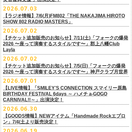
ご連絡いただきますようお願い致します。
＜振替日程＞
2026.07.03
◎チャリティーグッズ「思いのチャーム」（*リフレクターチャーム）
ご来場くださる皆様はどうぞお気をつけて会場までいらしてください。
【ラジオ情報】7/6(月)FM802「THE NAKAJIMA HIROTO
■2026年12月18日（金） 鶴 5周⽬の47都道府県ツアー「鶴フェスへの
価格：各600円（税込）
11月1日、2日に@Zepp DiverCity Tokyoで開催されるSHELTER35周年を
SHOW 802 RADIO MASTERS」
道」福島県公演
カラー：白、緑、赤オレンジ
締めくくるファイナル2DAYSイベント「SHELTER 35th Anniversary
フラワーカンパニーズ メンバー、スタッフ一同
2026.07.02
開場18:30 開演19:00
Finale ” ZeppがSHELTERになります ” 」のDAY2にフラワーカンパニーズ
■7月6日(月)14:00〜17:51 FM802「THE NAKAJIMA HIROTO SHOW 802
会場：福島県・OUTLINE 出演：鶴 / フラワーカンパニーズ
【チケット追加販売のお知らせ】7/11(土)「フォークの爆発
の出演が決定！
RADIO MASTERS」
9/19(土)開催「いしがきMUSIC FESTIVAL2026」に出演決定！
※開場開演時間が変更になります。ご注意ください。
2026 〜座って演奏するスタイルです〜」郡上八幡Club
SHELTER35周年を締めくくるファイナルをサバシスターと一緒にお祝い
＊鈴木圭介、グレートマエカワ 生出演(17:00台出演予定）
今年はマチナカステージにてアコースティックライブの出演となりま
詳細：
https://afrock.jp/live/
21483/
Layla
させていただきます！
https://funky802.com/masters/
す。
2026.07.02
8/1(土)12:00よりチケット一般発売スタート！
◎「SHELTER 35th Anniversary Finale ” ZeppがSHELTERになります ”
【チケット追加販売のお知らせ】7/5(日)「フォークの爆発
お待ちしております！
ーーーーーーーーーーー
DAY2」
2026 〜座って演奏するスタイルです〜」神戸クラブ月世界
＊振替公演にご来場が難しい方へ以下払い戻しのご案内です。
日時：2026年11月2日(月)
2026.07.01
◎「いしがきMUSIC FESTIVAL2026」
会場：Zepp DiverCity Tokyo
日程：026年9月19日(土)
【LIVE情報】「SMILEY’S CONNECTION スマイリー原島
＜払い戻し期間＞
出演：サバシスター、フラワーカンパニーズ
BIRTHDAY FESTIVAL 6days ～ ハメチ a-GOGO
会場：岩手県盛岡市盛岡城跡公園を中心に開催
チケット料金：オールスタンディング：¥3,935、２Ｆ指定：¥3,935 ※
7月13日 10:00～7月27日 23:59
◎「Handmade Rockふきん」
CARNIVAL!!～」出演決定！
チケット発売日：8月1日(土)12:00
ドリンク代別 ※未就学児入場不可
価格：￥1,200(税込）
※TSURUKAI先行、
その他プレイガイドなどで4月19日福島公演のご購入
その他詳細：OFFICIAL SITE：
https://www.ishigaki-fes.jp/
2026.06.30
☆最速先行受付スタート！
カラー：レッド , ブルー
済チケット
をお持ちの方はそのまま使用可能となります。
2026年
9月2日〜6日に開催される
スマイリー
原島さんのイベント
https://eplus.jp/sf/detail/4579890001-P0030001P0030002?
【GOODS情報】NEWアイテム「Handmade Rockエプロ
素材：綿 100％
「SMILEY’S CONNECTION スマイリー原島 BIRTHDAY FESTIVAL
#いしがき2026
ン」7/4(土より販売決定！
P6=001&P1=0402&P59=1&block=true
サイズ：28 × 28 cm
6days ～ ハメチ a-GOGO CARNIVAL!!～」出演決定！
【チケットぴあにてご購入のお客様】
#いしがきミュージックフェスティバル
その他詳細：イベントオフィシャルサイト
https://shelter35th.com/
生地：8重ガーゼふきん
2026.06.19
フラワーカンパニーズは
＜
day
２下北沢
CLUB Que
編＞
9月3日(木)下北沢
払戻方法は、
チケットの受取方法や支払方法などにより異なります。