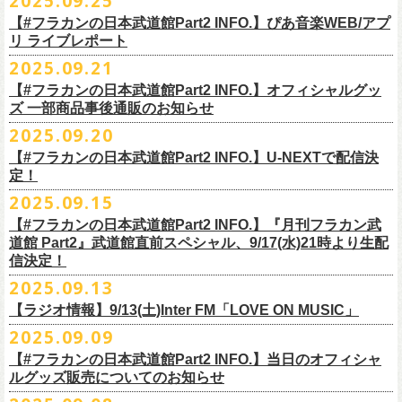
2025.09.25
◎ フラワーカンパニーズ「神さまツアー」～年末恒例磔磔2デイズ～ 1
ー「フラカンのチョイナチョイナ’25/’26」の2026年1月〜３月公演分
のスペシャルセッション企画「
FM802＆怒髪天 presents レディクレ歌合
■9月27日(土)公開 音楽ナタリー
◆音楽◆
（当日年齢を証明できるもの（学生証、
保険証等）のご提示が必要）
＊発送方法：宅急便
日目 2023.12.13 京都磔磔
（2/21＠大分公演を除く）
の一般チケットが10月18日(土)より発売スター
【#フラカンの日本武道館Part2 INFO.】ぴあ音楽WEB/アプ
戦」を開催。
＊9/20(土)「フラカンの日本武道館 Part2 〜超・今が旬〜」ライブレポー
矢井田瞳
前売りチケットなど本公演の詳細は、『音楽と人』のWebサイト
チケット発売日：11月15日(土)
リ ライブレポート
◎ フラワーカンパニーズ「神さまツアー」～年末恒例磔磔2デイズ～ 2
ト！
このスペシャルステージに、グレートマエカワがサポートメンバーとし
ト掲載
ホフディランカルテット
（
https://ongakutohito.com/
）にて、10月下旬ごろにお知らせされます。
問い合わせ：LIVE HOUSE FEVER TEL：03-6304-7899
☆ニワトリ堂 ＞
https://flowercompanyzinc.stores.jp/
日目 2023.12.14 京都磔磔
これにて全公演分のチケットが発売となります。
て参加することが決定しました！
2025.09.21
インナージャーニー
http://www.fever-popo.com/
■9月25日(木)公開 ぴあ音楽WEB/アプリ
9/20(土)開催の日本武道館公演を経て、さらに勢いを増してまわるフラカ
｢フラワーカンパニーズ、10年ぶり2度目の日本武道館ワンマンで示した
ポニーテールリボンズ
【#フラカンの日本武道館Part2 INFO.】オフィシャルグッ
どうぞお楽しみに！
＊9/20(土)「フラカンの日本武道館 Part2 〜超・今が旬〜」ライブレポー
■U-NEXT問い合わせ：
https://help.
unext.jp/info-video/detail/
info403b
ンの全国ツアー、
どうぞお楽しみに！
◎「FM802 ROCK FESTIVAL RADIO CRAZY 2025」
転がり続ける“バンドの未来”｣
仮面女子
ズ 一部商品事後通販のお知らせ
＊ファンクラブ優先チケット販売のご案内はファンクラブよりご登録ア
ト掲載
日程：2025年12月29日(月)
https://natalie.mu/music/news/641285
ex.KNU
◎音楽と人＆僕たちプロ野球大好きミュージシャンpresents「神田ナイト
2025.09.20
ドレスにメールでご案内しております
＊大分公演の身、諸事情により10/25(土）からの発売に変更になりました
会場：インテックス大阪
カーニバル」〜樋口豊59th BIRTHDAY LIVE〜
「今のフラカン」の圧倒的な底力 2度目の日本武道館、最高のお祭り騒
【#フラカンの日本武道館Part2 INFO.】U-NEXTで配信決
＊「
FM802＆怒髪天 presents レディクレ歌合戦」
◆お笑いステージ◆
◎「みんなの祭り X’mas SPECIAL」
日時：:2026年1月22日（木）開場/開演: 18:00/19:00（予定）
ぎ【ライブレポート】
定！
◎フラワーカンパニーズ ワンマンツアー「フラカンのチョイナチョイ
[出演]怒髪天 and more!!!!
レイザーラモン
日時：2025年12月23日(火) 開場 17:15 開演 18:00
会場：KANDA SQUARE HALL
https://lp.p.pia.jp/article/news/438272/index.html
2025.09.15
ナ’25/’26」
[Support Member]
ジョイマン
会場：名古屋DIAMOND HALL
出演：樋口豊スペシャルセッション（メンバー：樋口豊、イノウエアツ
2025年
Ba:グレートマエカワ（フラワーカンパニーズ）
【#フラカンの日本武道館Part2 INFO.】『月刊フラカン武
囲碁将棋
出演：
シ、ウエノコウジ、グレートマエカワ、MOBY and more…）
10月25日(土) 熊本Django 16:30/17:00
Key:奥野真哉(ソウル・フラワー・ユニオン)
道館 Part2』武道館直前スペシャル、9/17(水)21時より生配
nobodyKnows＋
フラワーカンパニーズ
10月26日(日) 長崎ホンダ楽器 15:30/16:00
※タイムテーブル、他出演者（ゲストボーカル）など詳細は後日発表と
信決定！
2月8日（日）
中村耕一 (ex. JAYWALK）
POLYSICS
11月3日(月・祝) 渋谷duo MUSIC EXCHANGE 15:15/16:00
なります
2025.09.13
◆音楽◆
OSAKA ROOTS
主催・企画／（株）音楽と人
11月8日(土) 徳島club GRINDHOUSE 16:30/17:00
フラワーカンパニーズ
ET-KING
制作／com agent
【ラジオ情報】9/13(土)Inter FM「LOVE ON MUSIC」
11月9日(日) 米子AZTiC laughs 15:30/16:00
DJやついいちろう
Secret Artist：*後日発表
問い合わせ／SOGO TOKYO 03-3405-9999
2025.09.09
11月15日(土) 福井CHOP 16:30/17:00
■9月13日(土)19:00〜20:00 Inter FM「LOVE ON MUSIC」
Name the Night
Guest Artist : 鈴木圭介 (フラワーカンパニーズ)
11月16日(日) 神戸VARIT. 15:30/16:00
【#フラカンの日本武道館Part2 INFO.】当日のオフィシャ
＊鈴木圭介、グレートマエカワ生出演
ハモニカクリームズ
MC ：矢野きよ実
11月29日(土) 名古屋E.L.L 16:30/17:00
ルグッズ販売についてのお知らせ
https://www.interfm.co.jp/loveonmusic/
雅轟太鼓
料金：全席指定 ／ 前売 ￥6,500‐ 当日 ￥7,000‐ 入場時ドリンク代￥600-
11月30日(日) 静岡サナッシュ 15:30/16:00