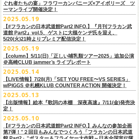
https://www.youtube.com/watch?
v=6XTayyWwFP0&t=6s
この全ての曲たちを改めてたくさんの⼈に知ってほしい、そんな気持ち
※整理番号での入場を予定しております。変更になる場合も御座います
前ポケット/背中部分にフラカンの日本武道館仕様のオリジナルタグ付
◾️vol.6
ほそ道2025」にフラワーカンパニーズの出演が決定！
ぐれ者たちの宴」フラワーカンパニーズ×アイボリーズ ツ
6月のマンスリー・パーソナリティをグレートマエカワが務めます ！
10/25〜12/22公演＞8月30日(土)
タイトル：HESOKURI ～オリジナルアルバム未収録集～
も込めて、
ので、予めご了承ください。
き、
ゲスト：TOSHI-LOW（BRAHMAN）
ーマンライブ開催決定！
フラワーカンパニーズの出演日は9月12日(金)になります。
チケットオフィシャル１次先行も本日よりSTART！
5月5 週目SPと6 月1週目、2週目の3本で豪華ゲストをお招きしお届けい
1/17〜3/14公演＞10月18日(土)
発売日：2025年7月9日
■vol.3
今回5名のライターさんと、四星球・北島康雄さんにご協⼒いただき、全
さらに、別途フラカンオリジナルデザインの布パッチをお付けします。
6月18日(水)21:00〜プレミア配信
2025.05.19
詳細は下記をチェック！
今年もやります！怒髪天との恒例”ジャンピング乾杯TOUR”！
たします。
品番：DQCL-3946
ゲスト：根本要（スターダスト☆レビュー）
曲レビュー企画を⾏うことになりました。
【対象商品】
（布パッチのデザインは後日！お楽しみに）。
本番URL：
https://youtu.be/Z9wrtIqELqE
5月31日(土)正午より、チケット先行受付もスタート！（〜6月10日
https://eplus.jp/ishigaki-fes/
今年は趣向を変えて、アコースティック＆トークコンサートで京都、甲
【#フラカンの日本武道館Part2 INFO.】『月刊フラカン武
価格：￥3,300(税込)
https://www.youtube.com/watch?
v=OMoBtAjSn-w
発売日：2025年7月11日(金)
(火)23:59まで）
府、松本にて開催決定！
道館 Part2』vol.5、ゲストに大槻ケンヂ氏を迎え、
収録楽曲：
「フラカンの音楽目録」reviewer
タイトル：歌詞（うた）の本棚 『深夜高速』
＊＊＊＊＊＊＊＊＊＊＊＊＊＊＊
＊アーカイブ配信中！
どうぞ、お見逃しなく！
◎「いしがきMUSIC FESTIVAL2025」
5/20(火)21時よりプレミア配信決定！
◎ラジオNikkei第１毎木21:30～22:10放
送
01. プライマル。
■vol.4：山里亮太（南海キャンディーズ）
天野史彬（ライター）
鈴木 圭介(著)/丹下 京子(絵)
事前販売受注期間：2025年6月28日(土)12:00〜7月20日(日)23:59まで
◾️vol.0 番組スタート直前スペシャル
日時：2025年9月28日(日)
本日よりHP先行も受付スタート！ぜひお早めに〜
「LOGOS presents「CAMP RADIO」」
2025.05.19
02. ハートのレース
https://youtube.com/live/_ipE-
Na37yY
大西健斗（ライター/SPICE編集部）
価格：￥2,200（税込）
受注受付url：web shop「ニワトリ堂」
ゲスト：スキマスイッチ
☆オフィシャル先行：5月31日（土）正午12:00〜6月10日（火）23:59
場所：岩手県盛岡市盛岡城跡公園を中心に開催
https://campradio.jp/
03．友達100万人
川上きくえ（ライター）
【column】5/11(日)「正しい哺乳類ツアー2025」追加公演
ISBN：9784845643035
https://flowercompanyzinc.stores.jp/
https://www.youtube.com/watch?v=BR4CmNuGCLg&t=28s
https://w.pia.jp/s/hosomichiofrock25of/
OFFICIAL SITE：
https://www.ishigaki-fes.jp/
☆HP先行
]10月19日（日）大阪城音楽堂にて開催される「OYZ NO YAON」＃007
5/29（木） 21:30～22:10；ゲスト・木村“Q太郎”至さん（ローディー）
04．そら（この空はあの空につながっている）
■vol.5
＠高崎CLUB jammer’s ライブレポート
北島康雄（四星球）
※対象商品は当日会場にてスタッフからお渡し致します。
お届け予定：9月10日(水)前後を予定
#いしがき2025
受付URL：
https://eplus.jp/jktour2
025-hp/
〜オヤジを愛したスパイ〜
6/ 5（木） 21:30～22:10；ゲスト・桜井秀俊さん（真心ブラザーズ
）
05. 青い吐息のように
ゲスト：大槻ケンヂ（筋肉少女帯/特撮/オケミス）
鈴木淳史（ライター）
2025.05.14
※こちら受注生産の商品となり、公演当日の販売は現状未定となってお
◾️vol.1
◎「ロックのほそ道2025」
#いしがきミュージックフェスティバル
受付期間：2025/5/30（金）21:00〜6/8（日）2
3:59
にフラワーカンパニーズの出演が決定！
※リピート放送：19日（木）21:30～22:10
06．セミ・ロング
https://www.youtube.com/watch?
v=1EMet2dx9d4
兵庫慎司（ライター）
【ローソンチケット】
ります。
ゲスト：加藤ひさし、古市コータロー（THE COLLECTORS）
日時：2025年9月12日(金) 17：15／18：00
【LIVE情報】7/28(月)「SET YOU FREE〜VS SERIES」
購入枚数制限：お1人様1公演につき4枚まで
6/12（木） 21:30～22:10；ゲスト・フミさん（POLYSICS） ※リピー
07. 天の神さまの言うとおり
ご購入はコチラから＞＞
購入を希望される方は事前販売受注期間内にてご注文ください。
https://www.youtube.com/watch?v=kTtAgK2Iq4A&t=2345s
会場：仙台GIGS
w/PIGGS ＠札幌KLUB COUNTER ACTION 開催決定！
只今から先行受付も開始！お申し込みはコチラ〜
ト：26日（木）21:30～22:10
08. スターな男
■vol.6
本日6/20(金)より「
フラカンの音楽目録」
と付したInstagramのオリジナ
※受付開始までにURL表示致します※
＊＊＊＊＊＊＊＊＊＊＊＊＊＊＊
出演：キタニタツヤ/SPITZ/フラワーカンパニーズ/Laura day
2025.05.13
◎「ジャンピング乾杯TOUR 2025 “山あり谷あり歌声一座のアコースティ
https://eplus.jp/ynks/
09．アンテな
ゲスト：TOSHI-LOW（BRAHMAN）
ルアカウントにて随時公開していきます！
喜多方、東京、松阪、福山の４箇所を回る、
フラワーカンパニーズの恒
■vol.2
romance（五十音順）
ック＆トークコンサート”」
＊発券手数料がお得
＊Radikoの「RN」にて全国でお聴きいただけます。
10. ザッツオーライ
【出版情報】絵本『歌詞の本棚 深夜高速』7/11(金)発売決
https://youtu.be/Z9wrtIqELqE
例アコースティック企画「
フォーク
の
爆発
2025 ～座って演奏するスタイ
※イベントチケットは、電子チケットでのお引き取りとなります。
テレビ埼玉の人気番組「それゆけ！大宮セブン」から誕生した芸人バン
◎「フラカンのオーバーオール」*オリジナル布パッチ付き
ゲスト：Hump Back
料金：1Fスタンディング／2F指定席/2F後方スタンディング ￥7,500-
10/17(金)名古屋DIAMOND HALLにて、フラワーカンパニーズ
9月4日(木)京都・磔磔 18:30/19:00 （問）清水音泉 06-6357-3666 (平日
＊全国LOGOSショップ店内でも放送されます。
11. 夜汽車のブルース
定！
インスタグラムアカウント：
ルです〜」の一般チケットが今週末より発売開始！
※本受付は、スマートフォンからのみお申し込みいただけます。
ド・アイボリーズとフラワーカンパニーズとの異色対バンが決定！
■価格：20,000円(税込) ※送料別（一律：1100円）
https://www.youtube.com/watch?v=6XTayyWwFP0&t=6s
（tax in/1F・2Fスタンディングは整理番号付/ドリンク代別）
presents「DRAGON DELUXE 2025」の開催が決定！
12:00〜17:00)/info@shimizuonsen.com
◎「OYZ NO YAON ＃007 〜オヤジを愛したスパイ〜」
12. スタンドアローン
2025.05.10
◎「フラカンの音楽目録」
7/5(土)喜多方、7/6(日)東京、8/3(日)福山公演は5/25(日)10:00より発売、
フィーチャーフォン、BlackBerry、WindowsPhone、タブレット端末
アイボリーズはマヂカルラブリー・村上（ギター）、囲碁将棋・根建太
■仕様
お問い合わせ：ノースロードミュージック TEL 022-256-1000（営業時
9月6日(土)山梨・甲府桜座 16:30/17:00 （問）FOB新潟 025-229-5000
日時：2025年10月19日(日) 15:30開場∕16:00開演
13. 飛び跳ねマーチ
https://www.instagram.com/
flowercompanyz_mokuroku
7/31(木)松阪公演のみ、諸事情により5/26(月)10:00からの発売に変更とな
（iPad、Android）からのお申し込みはできません。
一（ベース）、GAG・SJ（キーボード）、すゑひろがりず・南條庄助
生地：デニム
■vol.3
間 平日11:00〜16:00）
「DRAGON DELUXE」は、“名古屋のロックシーン活性化”、“
デビューか
【#フラカンの日本武道館Part2 INFO.】みんなの参加企画
http://fobkikaku.co.jp
会場：大阪城音楽堂
14. 40
ります。
※ご利用には、ローソンWEB会員(無料)への登録が必要になります。
（ドラム）、そしてジェラードン・アタック西本（ボーカル）の5人で
厚さ：11オンス
ゲスト：根本要（スターダスト☆レビュー）
第7弾！“２回目もみんなでつくろう「フラカンの日本武道
HP：
https://www.north-road.co.jp/detail/detail.php?eid=87091
ら応援してくれている名古屋の皆さんへの恩返し”、“
名古屋への郷土愛”の
9月7日(日)長野・松本上土劇場 16:00/16:30 （問）FOB新潟 025-229-
出演：スターダスト☆レビュー / 怒髪天 / フラワーカンパニーズ / 笑い飯
15．気持ちいい顔でお願いします
館 Part2」“ポスター＆フライヤー大作戦～日本全国宣伝隊
2023年6月に結成。
■サイズ（cm）
https://www.youtube.com/watch?v=OMoBtAjSn-w
公式X：
https://x.com/hosomichiofrock
3つをテーマに掲げ、2012年より地元・
名古屋で開催しているフラワーカ