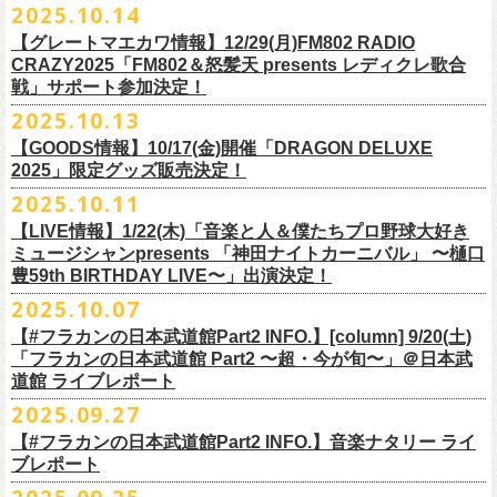
2025.10.14
てきた日」】
＊12/4(木)配信開始予定
Riip Beer他（Ever Green Imports）
＊12/4(木)配信開始予定
注意事項
＊U-NEXT独占ライブ配信詳細
人生を変えた1枚のレコードについて訊く「ロックンロールが降ってきた
◎ フラワーカンパニーズ「神さまツアー」～年末恒例磔磔2デイズ～ 1
＊11/20(木)より配信中
【グレートマエカワ情報】12/29(月)FM802 RADIO
Y.MARKET BREWING
◎ フラワーカンパニーズ「神さまツアー」～年末恒例磔磔2デイズ～ 1
※営利目的のチケットの転売は固くお断り致します。転売チケットは入
◎フラワーカンパニーズ「フラカンの日本武道館 Part2 〜超・今が
日」に、先ごろ、二度目の日本武道館公演を成功させたフラワーカンパ
日目 2023.12.13 京都磔磔
◎「フラカンの横浜アリーナ -リモートライヴ編- 〜生き続けてる事は最
CRAZY2025「FM802＆怒髪天 presents レディクレ歌合
US BREWERY（近日発表！）
日目 2023.12.13 京都磔磔
場をお断りする場合もあ
旬〜」
ニーズのグレートマエカワが登場。自身の音楽人生とフラワーカンパニ
◎ フラワーカンパニーズ「神さまツアー」～年末恒例磔磔2デイズ～ 2
戦」サポート参加決定！
大のメッセージ！〜」
US BREWERY（近日発表！）
◎ フラワーカンパニーズ「神さまツアー」～年末恒例磔磔2デイズ～ 2
りますのでご注意ください。
年末恒例となっている大晦日ライブ「ヤングナイター」改め、「ヤング
配信日：2025年12月5日(金)19:00〜 ※見逃し配信あり
ーズの現在地を語る。
日目 2023.12.14 京都磔磔
＊11/27(木)より配信中
2025.10.13
US BREWERY（近日発表！）
日目 2023.12.14 京都磔磔
※撮影・録音・録画などは禁止とさせていただきます。また開場時のご
デーゲーム’25」の開催が決定！
視聴料：U-NEXT月額会員視聴無料配信URL：
https:
https://donutroll.tokyo/wd/20251110_donut20/
◎『フラワーカンパニーズ「ゾロ目だョ全員集合!〜フラカン33年、野音
自分の席以外の席取りは
【GOODS情報】10/17(金)開催「DRAGON DELUXE
//t.unext.jp/r/flowercompanyz
99年〜」2022.9.23 日比谷野外大音楽堂』
出演アーティスト：
ご遠慮ください。
2025」限定グッズ販売決定！
12月31日(水)＠新代田LIVE HOUSE FEVERにて、今年は14:00からライ
アホマイルド坂本（MC）
※飲食を伴うイベントのため、公演当日、体調不良や発熱症状のある方
ブスタート！
2025.10.11
＊U-NEXT過去ライブ作品配信詳細
10月17日(金)＠名古屋DIAMOND HALLにて開催するフラワーカンパニー
は、来場をご遠慮いただ
年越しのライブ配信はございません。
※配信開始日は変更になる場合があります
【LIVE情報】1/22(木)「音楽と人＆僕たちプロ野球大好き
＊＊＊＊＊＊
ズ presents 「DRAGON DELUXE 2025〜特別編〜」【俺たちのザ・ベス
2月6日（金）
きますようお願いいたします。
チケットの発売日は11月15日(土)。
10月25日(土)よりスタートしたフラワーカンパニーズ ワンマンツアー
ミュージシャンpresents 「神田ナイトカーニバル」 〜樋口
ーーー12/5(金)19:00〜U-NEXTにて独占ライブ配信開始！ーーー
トテンPart2】
◆音楽◆
※ミュージシャンによるトークイベントですが、音楽の話は一切いたし
「フラカンのチョイナチョイナ’25/’26」 ポスターをニワトリ堂にて限定
豊59th BIRTHDAY LIVE〜」出演決定！
①11/20(木)配信開始予定
◎フラワーカンパニーズ「フラカンの日本武道館 Part2 〜超・今が
の限定グッズとして、アクリルキーホルダーの販売が決定！
bird
ませんのでご了承くださ
今年も充実のライブ・
ツアー活動を行なってきたフラカンの2025年のラ
販売致します。
◎「フラカンの横浜アリーナ -リモートライヴ編- 〜生き続けてる事は最
2025.10.07
旬〜」
当日会場にて販売いたします。
THE LOCAL PINTS
い。
『音楽と人』で好評連載中のBUCK∞TICKのベーシスト・樋口豊のコラム
イブ納めとな
る今公演、どうぞお楽しみください！
10月30日(木)9:00〜販売開始となります。
大のメッセージ！〜」 2020.8.27 横浜アリーナ *無観客配信ライブ
配信日：2025年12月5日(金)19:00〜 ※見逃し配信あり
【#フラカンの日本武道館Part2 INFO.】[column] 9/20(土)
「タイガース、今年も優勝だ!!」から派生したトークイベント〈僕たち、
＊数に限りがございます。
視聴料：U-NEXT月額会員視聴無料
「フラカンの日本武道館 Part2 〜超・今が旬〜」＠日本武
◆お笑いステージ◆
公演に関するお問い合わせ LOFT9 Shibuya
プロ野球大好きミュージシャンです！〉presentsによるライヴの開催が決
◎フラワーカンパニーズ大晦日ライブ「ヤングデーゲーム’25」
②11/27(木)配信開始予定
配信URL：
https:
//t.unext.jp/r/flowercompanyz
道館 ライブレポート
レギュラー
https://www.loft-prj.co.jp/schedule/loft9/contact
定！
日時：12月31日（水）OPEN 13:30/ START 14:00
◎ワンマンツアー「フラカンのチョイナチョイナ’25/’26」 ポスター
◎「ゾロ目だョ全員集合!〜フラカン33年、野音99年〜」
2022.9.23 日比
＊＊＊＊＊＊
長州小力
2025.09.27
主催：音楽と人編集部
https://ongakutohito.com/
樋口豊さん59歳の誕生日2日前の開催となる今企画、
会場：新代田LIVE HOUSE FEVER
価格：900円(税込) *送料別
谷野外大音楽堂
まーな
出演は、トークイベントでお馴染みの〈プロ野球大好きミュージシャ
一般チケット発売日：前売 ￥5,500（税込／D代別）※お土産ステッカー
【#フラカンの日本武道館Part2 INFO.】音楽ナタリー ライ
＊サイズ：B2（515mm×728mm）
年末恒例FM802主催のロック大忘年会「FM802 ROCK FESTIVAL RADIO
ン〉たちを中心としたスペシャルバンド（グレートマエカワが参加）、
ブレポート
付き
＊販売期間：2025年10月30日(木)9:00 〜 ※在庫が無くなり次第終了
③12/4(木)配信開始予定
10月25日＠熊本Djangoを皮切りに30箇所31公演を回る全国ワンマンツア
CRAZY 2025」最終日12/29(月)、怒髪天がハウスバンドとなり、一夜限り
2月7日（土）
POLYSICS、そしてフラワーカンパニーズ。
※保護者同伴に限り高校生以下入場可能、当日￥2,
000キャッシュバック
＊2025年11月上旬〜発送予定