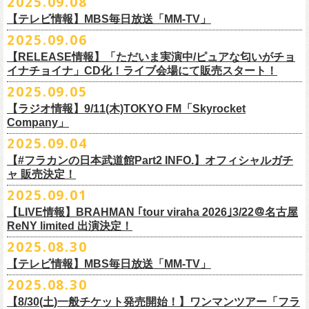
2025.09.08
別途必要
9月20日(土)フラカンの日本武道館公演当日のグッズ販売ついてのお知ら
12月6日(土) 宇都宮HEAVEN’S ROCK VJ-2 16:30/17:00
◆お笑いステージ◆
チケット発売：2025年10月15日(水) 正午～
【テレビ情報】MBS毎日放送「MM-TV」
せです。
12月7日(日) 水戸LIGHT HOUSE 15:30/16:00
ですよ。
チケット受付：チケットぴあ Ｐコード 311-504
2025.09.06
12月13日(土) 盛岡CLUB CHANGE WAVE 16:30/17:00
■
9月8
日(月)27:20〜
MBS毎日放送「MM-TV」
ヨネダ2000
イープラス
https://eplus.jp/minnano-xmas/
☆グッズ販売：12:00〜予定（準備状況により、
少々お待ちいただく場合
本日開催された「フラカンの日本武道館 Part2 〜超・今が旬〜」こちら
12月14日(日) 弘前KEEP THE BEAT 15:30/16:00
【RELEASE情報】「ただいま実演中/ピュアな匂いがチョ
＊グレートマエカワ インタビューOA
================================================
お問合せ：並矢株式会社 052-683-5885 （平日10時から17時）
がございます）
のライブの模様がU-NEXTにて独占ライブ配信されることが決定！
イナチョイナ」CD化！ライブ会場にて販売スタート！
12月21日(日) 京都磔磔 15:30/16:00
◎「ドラデラ2025 爽やかアクキー」
※
リピート放送；
9/11(木)、9/12(金)、9/14(日)
☆ご購入商品を入れる袋のご用意はございませんので、
みなさまの方で
詳細は後日発表致します。
12月22日(月) 京都磔磔 18:30/19:00
2025.09.05
価格：800円(税込)
https://www.mbs.jp/mmtv/
文・天野史彬 写真：新保勇樹
ご準備をお願い致します
昨日開催しました「フラカンの日本武道館 Part2 〜超・今が旬〜」にて
2026年
サイズ：85 × 40ｍｍ
#MMTV_mbs
【ラジオ情報】9/11(木)TOKYO FM「Skyrocket
どうぞお楽しみに！
オフィシャルグッズを購入いただきありがとうございました。
1月17日(土) 長野CLUB JUNK BOX 16:30/17:00
Company」
▼
＊「フラカンの日本武道館 Part2 オフィシャルグッズ」につきまして
一部の商品を事後通販させていただくことが決定しました。
1月18日(日) 千葉LOOK 15:30/16:00
ーーーーーーーーーーーーーー
2025年９月20日、フラワーカンパニーズが10年ぶりとなる日本武道館ワ
2025.09.04
現金に加え、各種キャッシュレス決済もご利用いただけます。
対応ブ
1月24日(土) 高知X-pt. 16:30/17:00
■9月11日(木)17:00〜20:00 TOKYO FM「Skyrocket Company」
ンマン公演「フラカンの日本武道館Part2 〜超・今が旬〜」を開催した。
ランドは下記画像をご確認ください
商品を買い逃した方、追加で買いたいなという方、ぜひご利用くださ
【#フラカンの日本武道館Part2 INFO.】オフィシャルガチ
1月25日(日) 広島SECOND CRUTCH 15:30/16:00
＊鈴木圭介、グレートマエカワ 生出演
☆フラワーカンパニーズ presents 「DRAGON DELUXE 2025〜特別
熟練の凄みと、消えることのないみずみずしさを兼ね備えた演奏。派手
ャ 販売決定！
い。
1月27日(火) 四日市CLUB CHAOS 18:30/19:00
https://www.tfm.co.jp/sky/
編〜」【俺たちのザ・ベストテンPart2】
になり過ぎず、かと言ってストイックにもなり過ぎず。躍動するバンド
◎「チョイナチョイナTシャツ」
2025.09.01
1月31日(土) 札幌近松 16:30/17:00
日時：10月17日(金) Open 18:15 / Start 19:00
と楽曲の世界観を彩り、会場を鮮やかに彩った演出。ダブルアンコール
2025年9月20日(土)開催、フラワーカンパニーズ日本武道館ワンマンライ
価格：￥3,500（税込）
【 受付URL 】
2月4日(水) 下北沢シェルター 18:30/19:00
会場：名古屋DIAMOND HALL
【LIVE情報】BRAHMAN ｢tour viraha 2026｣3/22＠名古屋
までの全26曲、この10年間でリリースされてきた楽曲を中心としたリア
ブ「フラカンの日本武道館 Part2 〜超・今が旬〜」公演当日のオフィシ
ボディカラー：バニラ, グレイッシュパープル
https://capitalradioone.jp/
SHOP/387158/list.html
2月14日(土) 大阪バナナホール 16:30/17:00
ReNY limited 出演決定！
出演：
ルタイム感のあるセットリスト。すべてが「完璧だ！」と感嘆してしま
ャルグッズエリアにオフィシャルガチャが登場！
素材 ： 綿100％
2月15日(日) 岡山ペパーランド 15:30/16:00
フラワーカンパニーズ
2025.08.30
うような、感動というもののさらに向こう側へ突き抜けていくような、
様々なアイテムが全16種類。ぜひお楽しみください！
サイズ：160（バニラのみ） / S / M / L / XL / XXL
【 受付期間 】
2月21日(土) 別府Copper Ravens 16:30/17:00
うつみようこ(vo)
素晴らしく爽快なライブだった。
＜製品サイズ＞
【テレビ情報】MBS毎日放送「MM-TV」
◆コンビニ(番号端末式)・銀行ATM・ネットバンキング決済
2月22日(日) 福岡CB 15:30/16:00
真城めぐみ(vo)
ライブの1曲目を飾ったのは、今年リリースの最新アルバム『正しい哺乳
160 ： 身丈62cm / 身幅46cm / 肩幅40cm / 袖丈18cm
9月22日(月) 17:00 ～ 9月27日(土) 22:59まで
2025.08.30
2月24日(火) 豊橋Club KNOT 18:30/19:00
中森泰弘(g)
■
9月
1日(月)27:20〜
MBS毎日放送「MM-TV」
類』収録の“少年卓球”。開演時間が来て、会場の照明が落ちて真っ暗にな
S ： 身丈65cm / 身幅49cm / 肩幅42cm / 袖丈19cm
◆クレジットカード決済
2月28日(土) 新潟GOLDEN PIGGS BLACK 16:30/17:00
【8/30(土)一般チケット発売開始！】ワンマンツアー「フラ
奥野真哉(key)
＊グレートマエカワ インタビューOA
り、照明が点滅しはじめ、野性的なビートが鳴り響く登場SE“Eeyo”が流
M ： 身丈69cm / 身幅52cm / 肩幅46cm / 袖丈20cm