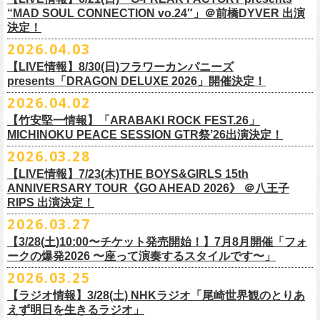
本日よりオフィシャル先行もスタート！どうぞお見逃しなく〜
本日4月23日(木)に結成37周年を迎えたフラワーカンパニーズ、自身初と
OPEN：19:00 / START：19:30
“MAD SOUL CONNECTION vo.24″」＠前橋DYVER 出演
整しております。 決定次第、改めて各バンドの公式サイトおよび公式
なるクラブクアトロ・ワンマンツアーの開催が決定！
決定！
前売：¥5,000 / 当日：¥5,500 ＋1DRINK(¥700)
SNS等にてご案内いたしますので、今しばらくお待ちください。
◎鈴木実貴子ズ自主企画イベント『心臓の騒音』
https://topbeatclub.com/schedule/?month=202607
2026.04.03
・お手持ちのチケット（紙・電子共に）は、詳細が発表されるまでその
日程：12月3日(木)
◎フラワーカンパニーズ 「フラカンのクアトロツアー2026」
まま大切に保管していただきますようお願い申し上げます。振替公演や
【LIVE情報】8/30(日)フラワーカンパニーズ
時間：開場 18:30 開演 19:00
10/10(土)渋谷クラブクアトロ OPEN 16:15 START 17:00 問：ネク
払い戻しの際に必要となります。
presents「DRAGON DELUXE 2026」開催決定！
会場 ：新代田FEVER
ストロード
2026.04.02
料金：4,500円（税込/ドリンク代別/整理番号有）
10/24(土)広島クラブクアトロ OPEN 16:15 START 17:00 問：キャ
改めて万全の体制で、鶴とともにライブをお届けできたらと思いますの
出演：鈴木実貴子ズ / フラワーカンパニーズ
ンディー・プロモーション
【竹安堅一情報】「ARABAKI ROCK FEST.26」
で、ご理解のほど、何卒宜しくお願い致します。
フラワーカンパニーズのベーシスト兼リーダー兼社長、グレートマエカ
一般チケット発売日：8月23(土)
MICHINOKU PEACE SESSION GTR祭’26出演決定！
10/25(日)梅田クラブクアトロ OPEN 15:15 START 16:00 問：清水
ワの57歳の誕生日を記念し、7年ぶりの奄美大島で、誕生日会&前夜祭開
問い合わせ：VINTAGE ROCK std. 03-5787-5350 （平日12:00～17:00）
音泉
2026.03.28
催決定!
https://vintage-rock.com/
11/1(日)名古屋クラブクアトロ OPEN 15:15 START 16:00 問：JAIL
お待たせしました！怒髪天との恒例”ジャンピング乾杯TOUR”、もちろん
【LIVE情報】7/23(木)THE BOYS&GIRLS 15th
HOUSE
今年も開催決定！
ANNIVERSARY TOUR《GO AHEAD 2026》 ＠八王子
◎「フォークの爆発2026 ミニマル巡業 ～うたとギターとコーラスと～
＜全公演共通＞
みんなで足腰鍛えて挑みます〜
【オフィシャルサイト先行】
RIPS 出演決定！
GMBD前夜祭」
チケット料金：前売￥5,700(税込/ドリンク代別途要)
◎「レッツけんこうアンブレラチャーム」（ランダム）
受付期間：04/25(土)20:00～04/30(木)23:
59
2026.03.27
※ミニマル巡業とは『新たな試みとして歌とアコースティックギター一
※高校生以下は当日¥2,000キャッシュバック（当日年齢を証明できるも
価格：￥500(税込)
本日よりHP先行も受付スタート！お見逃しなく！！
▼受付URL
本とコーラスと小物の楽器などで構成するライヴ』です
【3/28(土)10:00〜チケット発売開始！】7月8月開催「フォ
の（学生証、保険証など）のご提示が必要となります）
仕様：チャーム4種（けいくん、まーちゃん、けんちゃん、
こにし）/アル
https://eplus.jp/suzukimikiko-
1203-flowercompanyz/
日時：2026年9月26日(土) 開場17:00 開演18:00
◎「レッツけんこう
タオル
」
ークの爆発2026 〜座って演奏するスタイルです〜」
一般チケット発売日：8月8日(土)
ミ蒸着袋入り(*どれになるかお楽しみスタイル）
☆HP先行：
会場：奄美大島＠ LIVE BOX MA・YASCO
価格：￥1,800 (税込)
2026.03.25
素材 ： 白アクリル , シリコンリング , ステンレス製カニカン
受付期間：4/16(木)12:00〜4/26(日)23:59
出演：フラワーカンパニーズ
カラー：ホワイト
サイズ ： （本体）40×28mm 厚み3mm
受付URL：
https://eplus.jp/jpk-tour26/
【ラジオ情報】3/28(土) NHKラジオ「尾崎世界観のとりあ
サンボマスター夏の東北７か所を廻るツアー「ロックンロール デスティ
オープニングアクトあり：ずぶ濡れブラザーズ
◎「レッツけんこうアンブレラチャーム」（ランダム）
イエローver.
サイズ：82cm × 34cm
えず明日を生きるラジオ」
ネーション in とうほく 「from ふくしま for ふくしま」、7/25(土)石巻、
チケット料金：前売 ¥3,800（税込/全自由席/整理番号付/ドリンク代別途
価格：￥500(税込)
素材：綿100%