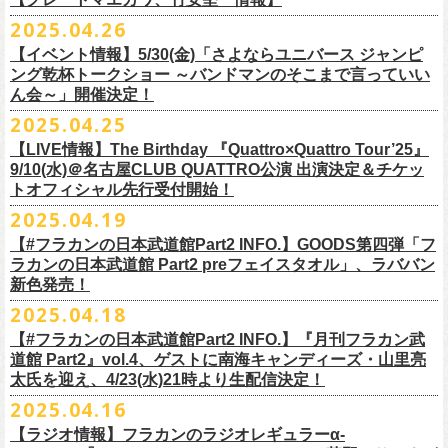
時間：Open 16:00 / Start 16:30
ます。
プレイガイド：FANYチケット https://yoshimoto.funity.jp/
【チケット】
出演：
「正しい哺乳類ツアー2025」グッズの一部、並びに「フラカンの日本武
2025.04.26
「SET YOU FREE〜VS SERIES」フラカン武道館応援企画として、札幌
今回の絵本化に際し、鈴木圭介からのリクエストで、
北野武の著書『浅
チケット料金：前売 ¥5,500（税込／全席指定）
※本受付はローソンチケットのシステムを使用しています。
問い合わせ：Fanyチケット 0570-550-100（10時～19時／年中無休）
[1日券] 予約￥5,000/当日￥5,500
2025年5月11日、フラワーカンパニーズが今年1月から全国を回ったツア
フラワーカンパニーズ
道館 Part2」プレグッズをニワトリ堂 2nd STOREにて5/3(土)12:00より取
KLUB COUNTER ACTIONにてPIGGSとの対バンが決定！
草迄』
の表紙などを手掛けたイラストレーターの丹下京子さんが作画を
【イベント情報】5/30(金)「さよならユニバース ジャンピ
一般チケット発売日：5月25日(日)
※本受付にてご購入の際、対象商品の代金とは別に、チケット1枚につき
＝＝＝＝＝＝＝＝＝＝＝＝＝＝
[4日間通し券]￥17,000
ー「正しい哺乳類ツアー2025」の追加公演となる高崎CLUB Jammer’s公
うつみようこ(vo)
り扱いスタート！
担当。
ング乾杯トークショー ～バンドマンのそこまで言っていい
プレイガイド：
ローソンチケットの規定の手数料（システム利用料：330円(税込み)/枚、
※いずれもドリンク代別途要
演が開催された。追加公演の場所がなぜ群馬県・高崎なのかと言えば、
真城めぐみ(vo)
「正しい哺乳類ツアー2025」グッズについては、2025/05/03 12:00 〜
ん会～」開催決定！
◎「SET YOU FREE〜VS SERIES」
楽曲のもつ世界観を繊細に、
豊かに表現した作品に仕上がっています！
イープラス
電子チケット利用料：110円(税込み)/枚）がかかります。
◎フラワーカンパニーズ ワンマンツアー「フラカンのチョイナチョイ
※入場整理番号あり
今年1月にリリースされたアルバム『正しい哺乳類』のレコーディングが
中森泰弘(g)
2025/05/11 23:59までの期間限定での受付となります。
日時：7月28日(月)OPEN 18:30 START19:15
2025.04.25
チケットぴあ
※代金のお支払いは、クレジットカード・PayPay・楽天ペイでのお支払
ナ’25/’26」
※中学生以上はチケットが必要になります。
高崎のスタジオTAGO STUDIO TAKASAKIで行われたからである。作品
奥野真哉(key)
またお届けについて、「正しい哺乳類ツアー2025」グッズを含む場合、5
会場：札幌KLUB COUNTER ACTION
『歌詞の本棚 深夜高速』は、7月11日(金)より全国書店などで発売。お
ローチケ
い、もしくは、コンビニエンスストアの「ローソン」「ミニストップ」
2025年
※オフィシャルFC先行チケット販売あり
のリリースツアーと言えば東京や大阪の大きな会場でファイナルをやっ
クハラカズユキ(dr)
【LIVE情報】The Birthday 『Quattro×Quattro Tour’25』
月末〜6月上旬以降となる予定です。
出演：フラワーカンパニーズ、PIGGS
楽しみに！
問い合わせ：ネクストロード
店内にございます「Loppi」でのお支払いをお選びいただけます。
10月25日(土) 熊本Django 16:30/17:00
※入場順：FC通し券→FC各日券→店通し券→店各日券→当日券
て締め括られるイメージも強いが、その作品が生まれた場所に帰ってい
チケット料金：前売 ¥5,500（税込／整理番号付／ドリンク代別途要）
9/10(水)＠名古屋CLUB QUATTRO公演 出演決定＆チケッ
チケット料金：前売り¥4,800
※各店舗のプレイガイドカウンターでの販売はいたしません。
10月26日(日) 長崎ホンダ楽器 15:30/16:00
一般チケット予約：2025年4月21日(月)から
トオフィシャル先行受付開始！
く、というこのツアーの旅の在り方に美しさを感じる。
※⾼校⽣以下は当⽇¥2,000 キャッシュバックします
◎ニワトリ堂2nd STORE
https://flowercompanyzinc.stores.jp/
チケット発売日：5月24日
商品情報：
・7月31日(木)
※チケットに関する問い合わせは必ず下記にお願いいたします。
11月3日(月・祝) 渋谷duo MUSIC EXCHANGE 15:15/16:00
MANDA-LA2予約フォームよりお申し込みください
そして、これはぼんやりとしたイメージの連鎖でしかないが、群馬と言
（当⽇年齢を証明できるもの（学⽣証、保険証など）のご提⽰
が必要と
2025.04.19
プレイガイド：tiget
https://tiget.net/events/400570
タイトル：『歌詞の本棚 深夜高速』
会場：三重・松阪M’AXA
※海外からは購入できません。日本国内のみの販売になります。
11月8日(土) 徳島club GRINDHOUSE 16:30/17:00
https://ssl.form-mailer.jp/fms/36a3b84d475895
えば詩人の萩原朔太郎である。萩原朔太郎は詩人でありながら、自らマ
なります）
【#フラカンの日本武道館Part2 INFO.】GOODS第四弾「フ
歌詞：鈴木圭介 絵：丹下京子
時間：Open 18:30 / Start 19:00
11月9日(日) 米子AZTiC laughs 15:30/16:00
MANDA-LA2
ンドリンなどの楽器を演奏し、作曲もする音楽家だった。（高崎ではな
一般チケット発売日：6月28日(土)
ラカンの日本武道館 Part2 preフェイスタオル」、ラババン
発売日：2025年7月11日(金)
チケット料金：前売 ¥5,500（税込／全自由・整理番号付／ドリンク代別
＜イベント参加に関してのご注意＞
11月15日(土) 福井CHOP 16:30/17:00
〒180-0003 東京都武蔵野市吉祥寺南町２丁目８−６ 第１８通南ビル地下
いが）前橋文学館という場所に行けば、彼が愛用したアコースティック
問い合わせ：JAILHOUSE TEL:052-936-6041
https://www.jailhouse.jp/
新色発売！
価格：定価2,200円(税込)
途要）
・会場内外の通路など共有部分での座り込み、集団での立ち話など、他
11月16日(日) 神戸VARIT. 15:30/16:00
https://www.manda-la2.com
ギターが飾られていたり、彼の作曲した曲が流れていたりする。詩と音
我こそ”フラカンの日本武道館宣伝隊員”に！という方は、こちらよりポス
2025.04.18
発売元：リットーミュージック
一般チケット発売日：5月26日(月)
のお客様のご迷惑になるような行為はご遠慮ください。イベント中止等
11月29日(土) 名古屋E.L.L 16:30/17:00
2025年9月20日(土)開催するフラワーカンパニーズ日本武道館ワンマンラ
楽の関係、言葉と音楽の関係、「うた」と呼ばれるものの秘密……そう
ター＆フライヤーを必要数お送りさせていただきますので、メールに
商品ページ：
https://www.rittor-
music.co.jp/product/detail/
3125317101/
【#フラカンの日本武道館Part2 INFO.】『月刊フラカン武
イープラス
の原因となります。
11月30日(日) 静岡サナッシュ 15:30/16:00
＝＝＝＝＝＝＝＝＝＝＝＝
イブ「フラカンの日本武道館 Part2 〜超・今が旬〜」、
いうものに思いを馳せるのに、群馬はうってつけの土地である。この日
7月12日(土)7月13日(日)静岡県浜松市浜名湖ガーデンパーク 屋外ステージ
て、件名に「フラカンの日本武道館宣伝隊員応募」と明記いただき、本
道館 Part2』vol.4、ゲストに南海キャンディーズ・山里亮
問い合わせ：松阪M’AXA
・近隣店舗・近隣の施設・お客様へご迷惑となりますので、施設内外・
12月6日(土) 宇都宮HEAVEN’S ROCK VJ-2 16:30/17:00
◎TALK LIVE「ハルキとジョーとベースと猫と〜グレートなゲストと共
プレGOODS第四弾となる「フラカンの日本武道館 Part2 pre フェイスタ
のライブ、本編の最後に演奏された“東京タワー”のポエトリー調の部分
で開催される「ADAM at presents ADAM FEST2025 supported by
文に氏名、住所、貼っていただく（置いていただく）場所（できました
太氏を迎え、4/23(水)21時より生配信決定！
著者プロフィール
会場内外でのアーティストの入待ち、出待ち等の待機行為はご遠慮下さ
12月7日(日) 水戸LIGHT HOUSE 15:30/16:00
に〜」
オル」が完成！
で、体をぐっと鈴木圭介がいる方に向けて、まるで鈴木の呼吸を深く感
Recruiting Management」にフラワーカンパニーズの出演が決定！
ら具体的に）、必要数（ポスター、フライヤーそれぞれ）、意気込みな
丹下京子（たんげ きょうこ）
2025.04.16
・8月3日(日)
い。
12月13日(土) 盛岡CLUB CHANGE WAVE 16:30/17:00
【出演】
また、ラバーバンドの新色「パープル × ブルー」も登場！
じ取るようにギターを弾く竹安堅一の姿を見ながら、やはり僕は「うた
◎ムジカジャポニカ19th後の祭スペシャル！『ムジカの渇望2025～うつ
フラワーカンパニーズは7月12日(土)の出演となります。
どメッセージを書いて下記アドレス宛てご応募ください。
名古屋生まれ名古屋育ち。愛知県立芸術大学デザイン科卒業。
峰岸塾修
会場：広島・福山grandsoulcafe Guns’
・受付終了した場合は当HPでお知らせさせていただくため、受付状況確
12月14日(日) 弘前KEEP THE BEAT 15:30/16:00
ヒライハルキ(The Birthday)
4/19(土)「正しい哺乳類ツアー2025」＠広島CLUB QUATTRO 公演より販
とは不思議なものだ。演奏という行為は不思議なものだ」と感じた。
みようこ&Yokoloco Band！2days』
【ラジオ情報】フラカンのラジオレギュラーα-
どうぞお楽しみに！
了。TIS会員。
TVCMプランナー兼イラストレーターを20年ほど続け、
そ