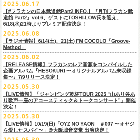
2025.06.17
☆リリース詳細☆
ト、7回目のゲストとして、
ラッパー・シンガソングライターのNovel
◎フラワーカンパニーズ ワンマンツアー「フラカンのチョイナチョイ
フラワーカンパニーズ デジタルシングル
【#フラカンの日本武道館Part2 INFO.】『月刊フラカン武
Coreの出演が決定！
楽曲の歌詞に着目し、
気鋭のイラストレーターが自らのフィルターを通
☆フラワーカンパニーズ web shop【ニワトリ堂】
道館 Part2』vol.6、ゲストにTOSHI-LOW氏を迎え、
ナ’25/’26」
「ただいま実演中/ピュアな匂いがチョイナチョイナ」
して、
その世界観を絵本として再構築するプロジェクト、”歌詞（うた）
フラワーカンパニーズと怒髪天が出演する子供ばんどデビュー45周年祝
https://flowercompanyzinc.stores.jp/
6/18(水)21時よりプレミア配信決定！
2025年
収録曲：
番組スタート直前スペシャルのvol.0としてスキマスイッチ、
第１回目の
の本棚”。その第４弾としてフラワーカンパニーズ「深夜高速」が7/11(金)
うツアー子供ばんど「おかげさまで45周年 〜 祝！生存確認スペシャル
10月25日(土) 熊本Django 16:30/17:00
1. ただいま実演中
2025.06.08
ゲストとしてTHE COLLECTORSの加藤ひさし(vo)と古市コータロー(
g)、
に発売。
〜『弱きを助け強きを挫く』心強き後輩たちに支えられ（涙）」、
改めまして、どうぞ宜しくお願い致します。
◎「ライブでこんにちは！手ぬぐい」
◎「HESOKURIアクキー」
10月26日(日) 長崎ホンダ楽器 15:30/16:00
2. ピュアな匂いがチョイナチョイナ
第２回目にHump Back、第３回目はスターダスト☆レビューの根本要、
これを記念し、絵本の作画を担当してくださったイラストレーターの丹
【ラジオ情報】6/14(土)、21(土) FM COCOLO「Groove-
7/20(日)大阪公演のチケットが完売御礼となっていましたが、ご好評につ
価格：800円(税込)
価格：1500円(税込)
11月3日(月・祝) 渋谷duo MUSIC EXCHANGE 15:15/16:00
＊各音楽サービスにて7/16(水)よりリリース
第４回目は南海キャンディーズの山里亮太、
第５回目は筋肉少女帯の大
Method」
下京子さんと、フラワーカンパニーズ・鈴木圭介によるサイン会＋トー
きチケット若干枚数追加発売決定しました！
サイズ：75×41ｍｍ
素材 ： 綿100％
11月8日(土) 徳島club GRINDHOUSE 16:30/17:00
槻ケンヂ、
そして第６回目はBRAHMANのボーカル・TOSHI-
LOWを招き
クショーをHMV&BOOKS SHIBUYA 6F イベントスペースで開催いたし
名古屋公演も絶賛発売中！
2025.06.02
サイズ：90cm × 33cm
6/14(土)、21(土) 20:00～21:00 FM COCOLO「Groove-Method」
11月9日(日) 米子AZTiC laughs 15:30/16:00
お届けしてきた今番組（全回アーカイブ配信中）、
第7回目となる今回の
ます。
３バンド、気合いパンパンで名古屋＆大阪でお待ちしております！
【RELEASE情報】フラカンのレア音源をコンパイルした
”GROOVE”というキーワードを軸に、楽曲の”
GROOVE”
を生み出すベー
11月15日(土) 福井CHOP 16:30/17:00
ゲストは、
初対面となるBMSG所属のラッパー・シンガソングライター
企画アルバム『HESOKURI 〜オリジナルアルバム未収録
シストが語る本格的な音楽プログラム
11月16日(日) 神戸VARIT. 15:30/16:00
のNovel Coreを招聘。
集〜』7/9リリース決定！
6月後半の２週に渡り、グレートマエカワがDJを担当します
11月29日(土) 名古屋E.L.L 16:30/17:00
「深夜高速」
を始めフラカンの曲に救われ影響を受けてきたと公言し、
★鈴木圭介（著）、丹下京子（絵） 歌詞（うた）の本棚 『深夜高速』
◎子供ばんど「おかげさまで45周年 〜 祝！生存確認スペシャル 〜『弱
2025.05.30
https://cocolo.jp/site/blog/6200/
11月30日(日) 静岡サナッシュ 15:30/16:00
自身の曲の歌詞にも入れ込むほどの思いを持つNovel Coreと、その噂を聞
発売記念イベント★
きを助け強きを挫く』心強き後輩たちに支えられ（涙）」
12月6日(土) 宇都宮HEAVEN’S ROCK VJ-2 16:30/17:00
【LIVE情報】「ジャンピング乾杯TOUR 2025 “山あり谷あ
いていたフラカンメンバーの、
お互いに嬉しさを隠せない貴重な初トー
・7月19日(土) 開場17:15/開演18:00 名古屋Electric Lady Land
10年ぶり2回目となる日本武道館公演『フラカンの日本武道館 Part2 〜
12月7日(日) 水戸LIGHT HOUSE 15:30/16:00
り歌声一座のアコースティック＆トークコンサート”」開催
クは必見！ いつか対バンという話にも！？
■開催日時：2025年7月13日（日） 13:00～
(問)JAILHOUSE 052-936-6041 www.jailhouse.jp
超・今が旬〜』を9月20日(土)
に開催するフラワーカンパニーズ、
武道館
決定！
12月13日(土) 盛岡CLUB CHANGE WAVE 16:30/17:00
■場所：HMV&BOOKS SHIBUYA 6F イベントスペース
・7月20日(日) 開場16:30/開演17:00 心斎橋Music Club JANUS (問)清水音
公演を直前に控えた9月3日(水)、
トークイベントを開催！
12月14日(日) 弘前KEEP THE BEAT 15:30/16:00
2025.05.30
7月21日(月祝)21:00より配信されます。
■内容：サイン会＋トークショー
泉 info@shimizuonsen.com
12月21日(日) 京都磔磔 15:30/16:00
8/24(日)F.A.D YOKOHAMAにて開催する「横浜ストーリー 〜武道館前の
【LIVE情報】10/19(日)「OYZ NO YAON ＃007 〜オヤジ
会場は登録有形文化財に指定されている京都・
紫
明
会館
にて、
2024年4月
12月22日(月) 京都磔磔 18:30/19:00
一撃〜」の一般チケットが本日6/29(日)10:00より発売開始！
フラカンの日本武道館公演のチケットは絶賛発売中。
を愛したスパイ〜」＠大阪城音楽堂 出演決定！
<イベント参加方法>
出演：子供バンド、怒髪天、フラワーカンパニーズ
よりスタートし今年2年目に突入した京都・α-
STATIONのフラワーカンパ
2026年
合わせてお見逃しなく！
電子チケットで対象商品をご予約ご購入いただいたお客様は先着にてイ
チケット料金：前売り オールスタンディング ￥6,900-（整理番号付/別途
10年ぶり2回目となる日本武道館公演『フラカンの日本武道館 Part2 〜
2025.05.30
ニーズのレギュラー番組「
CHARMING BONGO」の公開収録を兼ねて行