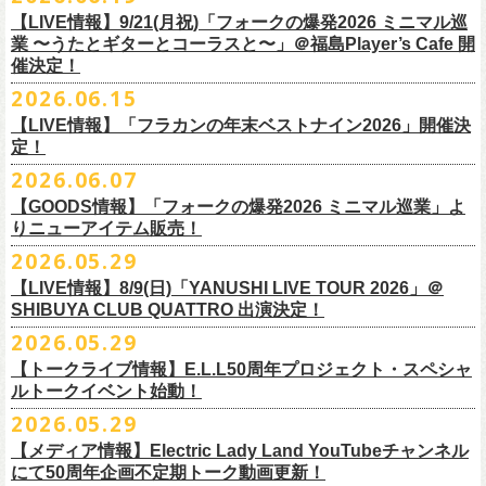
7/4(土)「フォークの爆発2026 〜座って演奏するスタイルです〜」＠倉敷
問い合わせ：HOTSTUFF 050-5211-6077(平日12:00-18:00)
CLUB Queに出演致します。
下記 URL よりどの払戻方法になるのか確認してください。
【LIVE情報】9/21(月祝)「フォークの爆発2026 ミニマル巡
新渓園敬倹堂より、グッズにNEWアイテムが登場！
業 〜うたとギターとコーラスと〜」＠福島Player’s Cafe 開
http://t.pia.jp/guide/refund.
jsp
新たな企画「Handmade Rock」シリーズ第一弾として、初アイテム、エ
催決定！
<お問合せ> チケットぴあ
http://t.pia.jp/help/
index.jsp
プロンを販売いたします！
2026.06.15
お料理の時だけでなく、お掃除やDIY作業の時など、いろんなシチュエー
【イープラスにてご購入のお客様】
ションでご利用いただけるおすすめアイテムです。
【LIVE情報】「フラカンの年末ベストナイン2026」開催決
12/2(水)恵比寿LIQUIDROOMで開催される奥野
真哉さんの祝・還暦イベン
9/22(火祝)富山駅周辺5会場で開催されるサーキットフェス「back on live
払戻方法は、チケットの受取方法や支払方法により異なります。
ぜひチェックしてくださいね！
定！
トにフラワーカンパニーズの出演が決定！
FES 2026 能登半島災害復興支援」にフラワーカンパニーズの出演が決
詳細は下記の払戻方法チャートをご確認ください。
2026.06.07
グレートマエカワ、竹安堅一が参加するうつみようこ＆Yokoloco Bandも
定！
＜公演変更／延期 払戻方法確認チャート＞
【GOODS情報】「フォークの爆発2026 ミニマル巡業」よ
ハウスバンドとして参加いたします。
チケット完売となっておりました7/11(土)開催「
フォークの爆発2026 〜
出演する会場など詳細は後日発表となります。
払戻方法確認チャート
http://eplus.jp/
refund2/
りニューアイテム販売！
みんなで盛大にお祝いしましょう♪
座って演奏するスタイルです〜」岐阜・郡上八幡Club Layla 公演につき
質問に答えながらご自身の状況を確認してください。 適切な払戻方法を
まして、限定枚数となりますが＜立ち見席＞
2026.05.29
の追加販売を行うことが決
どうぞお楽しみに！
ご覧になれます。
6/8(月)からスタートする「フォークの爆発2026 ミニマル巡業 〜うたとギ
◎奥野真哉 還暦イベント “〜オクピンの笑って︕笑って︕︕ 60歳〜「君
定しました。
【LIVE情報】8/9(日)「YANUSHI LIVE TOUR 2026」＠
e+Q＆A ページ：
https://eplus.jp/qa/
チケット完売となっておりました7/5(日)開催「フォークの爆発2026 〜座
ターとコーラスと〜」にて、ラッコシリーズのニューアイテムの販売が
◎「モンキーTシャツ」
はカンレキさ」”
◎「back on live FES」
SHIBUYA CLUB QUATTRO 出演決定！
って演奏するスタイルです〜」兵庫・神戸クラブ月世界 公演につきまし
決定！
価格：￥3,700(税込)
日時：2026年12月2日(水) 開場18:00 / 開演19:00
◎「フォークの爆発2026 〜座って演奏するスタイルです〜」
日程：2026年9月22日(火祝)
て、限定枚数となりますが＜2F立ち見席＞の追加販売を行うことが決定
2026.05.29
【ローソンチケットでご購入で、紙チケットをご選択のお
さらに、完売御礼となった「レッツけんこうアンブレラチャーム」（ラ
ボディ：ビッグシルエット
会場：恵比寿 LIQUIDROOM
7/11(土)岐阜・郡上八幡Club Layla 開場16:30/開演17:00
会場：
しました。
ンダム）がイエローver.で販売再開決定！
客様】
カラー：ホワイト、アシッドブルー、
[NEWカラー！]
サンドベージュ
【トークライブ情報】E.L.L50周年プロジェクト・スペシャ
チケット：
追加チケット＞立ち見席 ￥5,500（税込/ドリンク代別）
・富山MAIRO
ルトークイベント始動！
素材 ： 綿100％
ローソン、
ミニストップ店舗にて直接払い戻しをさせていただきます。
＜オフィシャル抽選先行＞ 7/13(月)12:00～7/20(月・祝)23:59まで
発売日：7月4日(土)10:00〜
・富山県民小劇場ORBIS
◎「フォークの爆発2026 〜座って演奏するスタイルです〜」
サイズ：S / M / L / XL
ローソンで発券された⽅はローソンへ、
2026.05.29
ミニストップで発券された⽅は
https://
l-tike.com/st1/okuno1202-
1/
プレイガイド：イープラス
https://eplus.jp/sf/detail/
0039320001-
・バール・デ・美富味
7/5(日)兵庫・神戸クラブ月世界 開場15:30/開演16:00
＜製品サイズ＞
ミニストップへお⼿持ちの未使⽤
チケットをお持ちの上、ご来店くださ
他詳細はイベント公式サイトへ →
https://
breast.co.jp/okuno60th/
P0030682P021001?P1=
1221
【メディア情報】Electric Lady Land YouTubeチャンネル
・マリエ6F芝生広場
追加チケット＞2F立ち見席 ￥5,500（税込/ドリンク代別）
S ： 身丈66cm / 身幅55cm / 肩幅52cm / 袖丈21cm
い。実際の払戻⼿
順につきましては、下記URLをご確認ください。
ネクストロード 03-5114-7444（平日14～18時）
https://nextroad-
にて50周年企画不定期トーク動画更新！
・富山駅構内自由通路
＊ステージ上からの眺めになります