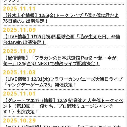
【チケット発売】イープラス
2月8日（日）11:00～19:00, 前売り1,100円 当日1,400円
毎年恒例、ほぼ被りなしの京都磔磔2days、
お得になる2days通し視聴チ
鈴木圭介57歳の誕生日に恵比寿
LIQUIDROOMNにてワンマンライブ開催
2025.11.11
【イープラスURL】
https://eplus.jp/sf/detail/4446640001-P0030001
◎「FM802 ROCK FESTIVAL RADIO CRAZY 2025」
ケットの販売もあり！
■11月26日(水)深夜25:30〜 MBSラジオ「メゾン・ド・ミュージック」
決定！
【チケット発売日】12/6 10:00〜
【鈴木圭介情報】12/5(金)トークライブ『僕？僕は君だよ
チケット：
https://eplus.jp/sf/
detail/4430060001-P0030001
LIVE HOUSE Antenna -BEYOND ZERO Garage-
アーカイブ視聴も両日12/30(火)23:59まで可能です（
チケットのご購入は
＊鈴木圭介、グレートマエカワが11月の４週目パーソナリティを担当
76日前の』出演決定！
＊椅子席となります
12月28日(日)16:35〜 -
同日19:00まで）。
https://www.mbs1179.com/mm/
◎フラワーカンパニーズ・ワンマンライヴ
「フラカンの日本武道館 Part2 〜超・今が旬〜」の映像作品が
出店ビール会社：
年忘れ‼ レディクレSP 第3夜
2025.11.09
〜鈴木圭介誕生日「初めまして、57歳」〜
12/5(金)19:00よりU-NEXTにて配信されることを記念して、過去のライブ
渥美半島醸造
『レディクレ初参！フラカンとスキマのスペシャルバンド＜ザ・
ライタ
視聴チケット発売スタート！
【LIVE情報】1/12(月祝)四星球企画「毛が生えた日」＠仙
日時：2026年4月30日(木) 開場18:15／開園19:00
映像４作品が同じくU-NEXTで配信決定！
ISEKADO
ーズ＞ ！』
どうぞ、お楽しみに！
台darwin 出演決定！
会場：恵比寿
LIQUIDROOM
West Coast Brewing
出演：ザ・ライターズ（フラワーカンパニーズ＋スキマスイッチ）
チケット料金：前売り¥5,700(税込/整理番号付/ドリンク代別途要) *記念バ
2025.11.07
先日配信された「フラカンの横浜アリーナ -リモートライヴ編- 〜生き続
OGA BREWING
イベントオフィシャルサイト：
https://radiocrazy.fm/
◎フラワーカンパニーズ ワンマンツアー「フラカンのチョイナチョイ
ッヂ付
けてる事は最大のメッセージ！〜」 2020.8.27 横浜アリーナ *無観客配信
【配信情報】「フラカンの日本武道館 Part2 〜超・今が
オラホビール
「フラカンの日本武道館 Part2 〜超・今が旬〜」の映像作品が
ナ’25/’26」
JUN SKY WALKER(S) TOUR 2026 “READH TO GO”の対バンシリーズ＜
一般チケット発売日：2026年3月15日(日)10:00
旬〜」12/5(金)U-NEXTで独占ライブ配信決定！
ライブに続く第2弾として、
「フラカンの日本武道館 Part2 〜超・今が旬〜」の映像作品が
Kakegawa Farm Brewing
12/5(金)19:00よりU-NEXTにて配信されることを記念して、
過去のライブ
12月21日(日) 開場15:30/開演16:00 〜竹安56〜 ＊会場チケット完売
狼煙上がる時＞7/12(日)名古屋公演にフラワーカンパニーズの出演が決定
ネクストロード 03-5114-7444（平日14:00〜18:00）
本日11月27日(木)正午より『フラワーカンパニーズ「ゾロ目だョ全員集
12/5(金)19:00よりU-NEXTにて配信されることを記念して、過去のライブ
2025.11.03
KANKIKU BREWERY
映像４作品が同じくU-NEXTで配信決定！
12月22日(月) 開場18:30/開演19:00 フラカンのロックンロール大会 ＊
しました！
合!〜フラカン33年、野音99年〜」2022.9.23 日比谷野外大音楽堂』の配
映像４作品が同じくU-NEXTで配信決定！
京都醸造
会場チケット(5,200円) 残り僅か
【LIVE情報】12/31(水)フラワーカンパニーズ大晦日ライブ
信が開始しました！
CRAFT
BANK
第1弾として、本日11月20日(木)正午より『「フラカンの横浜アリーナ -リ
「ヤングデーゲーム’25」開催決定！
＊生配信詳細
◎JUN SKY WALKER(S) TOUR 2026 ”READH TO GO”＜狼煙上がる時＞
U-NEXT月額会員の方は、追加料金なくお楽しみいただけます。
先日配信された「フラカンの横浜アリーナ -リモートライヴ編- 〜生き続
CRAFT
BEER BASE
モートライヴ編- 〜生き続けてる事は最大のメッセージ！〜」
＜アーカイブ視聴期間：〜2025/12/30(火)23:59まで（※
2日間共通 ）＞
日時：2026年7月12日(日) 開場16:45/開演17:30
2025.11.01
けてる事は最大のメッセージ！〜」 2020.8.27 横浜アリーナ *無観客配信
CRAFTROCK BREWING
2020.8.27 横浜アリーナ *無観客配信ライブ』の配信が開始しました！
視聴チケット料金：
会場：名古屋Ellectric Lady Land
【グレートマエカワ情報】12/2(火)音楽と人主催トークイベ
翌週以降も過去のライブ映像を順次配信予定です。
ライブ、『フラワーカンパニーズ「ゾロ目だョ全員集合!〜フラカン33
GORA BREWERY
U-NEXT月額会員の方は、追加料金なくお楽しみいただけます。
1days視聴券 2,800円(税込)
出演：JUN SKY WALKER(S) 、フラワーカンパニーズ
ント〈第10回！ 僕たち、プロ野球ミュージシャンで
様々な会場でのフラカンのライブをぜひお楽しみください！
年、野音99年〜」2022.9.23 日比谷野外大音楽堂』に続く第3弾、第4弾と
Godspeed Brewery（The Slop Shop）
2days視聴券 5,000円(税込)
チケット料金：6,600円（税込）＋ドリンクオーダー ※未就学児入場不可
す！〉出演決定！
して、
しまなみブルワリー
翌週以降も過去のライブ映像を順次配信予定です。
視聴チケット販売期間：12/08（月）21:00〜12/30(火) 19:00
一般チケット発売日：2026年1月24日(土)
2025.10.29
＊11/27(木)正午配信開始
年末恒例となった京都磔磔での2デイズライブ、2023年に開催されたフラ
Shimoda Brewing Company
様々な会場でのフラカンのライブをぜひお楽しみください！
【公演詳細】
視聴チケット販売URL：
https://eplus.jp/fc-st/
問い合わせ：E.L.L. 052-201-5004
◎『フラワーカンパニーズ「ゾロ目だョ全員集合!〜フラカン33年、野音
ワーカンパニーズ「神さまツアー」～年末恒例磔磔2デイズ～の1日目、2