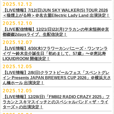
＊以下過去ライブ作品も配信中
ナレーションも担当しております。
2025.12.12
7/4(土)岡山・倉敷新渓園敬倹堂 16:30/17:00 問：キャンディープロモ
ラワーカンパニーズの出演が決定！
一般チケット発売は1月31日。
クハラカズユキ(Dr)
完全生産限定盤のため売り切れ次第販売終了。どうぞお早めに！
『Maximum Top Beat!!』
◎「フラカンの横浜アリーナ -リモートライヴ編- 〜生き続けてる事は最
ぜひチェックしてください！
ーション岡山
どうぞお見逃しなく！
【LIVE情報】7/12(日)JUN SKY WALKER(S) TOUR 2026
フラワーカンパニーズが不定期で行なっている２マンライブ企画「シリ
チケット料金：前売¥5,500(税込/ドリンク代別途要/整理番号付)
3rd Anniversary of Top Beat Club
大のメッセージ！〜」 2020.8.27 横浜アリーナ *無観客配信ライブ
7/5(日)兵庫・神戸クラブ月世界 15:30/16:00 問：清水音泉
＜狼煙上がる時＞＠名古屋Ellectric Lady Land 出演決定！
◎「WALK INN FES! 2026 IN 桜島」
ーズ・人間の爆発」、SCOOBIE Dを迎え、2026年5月に奈良と岐阜での
チケット発売日：2/11(水・祝)
商品詳細：
うつみようこ＆Yokoloco Band “ワンマン！”
◎「ゾロ目だョ全員集合!〜フラカン33年、野音99年〜」
2022.9.23 日比
7/11(土)岐阜・郡上八幡Club Layla 16:30/17:00 問：クラブレイラ
日付：4月4日(土) ,5日(日) ※日割り発表は後日となります
◎「フラカンと行くザ50回転ズの故郷巡りツアー！」
開催が決定！
問い合わせ：十三GABU
LIVE Blu-ray+CD『フラカンの日本武道館 Part2 ～超・今が旬～』
2025.12.10
【公演日】2026/2/5 (木)
3月26日(木)＠KT ZEPP YOKOHAMAで開催される「PON pre WALK
谷野外大音楽堂
7/19(日)東京・有楽町I’M A SHOW 15:15/16:00 問：ネクストロード
会場：南栄リース桜島広場(桜島多目的広場野外ステージ)
日時：2026年4月9日(木) 18:30 OPEN / 19:00 START
内容：Blu-ray+2CD+LIVE PHOTO BOOK(72p） *三方背BOX仕様
【会場】荻窪 TOP BEAT CLUB
THIS WAY〜12年目でも終わらない青春の歌〜」にフラワーカンパニーズ
【LIVE配信情報】12/21(日)22(月)フラカンの年末恒例＠京
◎ フラワーカンパニーズ「神さまツアー」～年末恒例磔磔2デイズ～ 1
8/1(土)福岡・門司BRICK HALL 16:30/17:00 問：ブリックホール
出演：
会場：大阪・堺ファンダンゴ
2025年もお互いに充実のライブを展開してきた両者によるガチンコ対バ
◎フラカン＆ヨコロコ合同企画「俺たちのザ・ベストテン2026」東京編
価格：¥11,000(税込)
【開場/開演】19:00 / 19:30
の出演が決定しました！
都磔磔2daysライブ、生配信決定！
日目 2023.12.13 京都磔磔
8/2(日)福岡・門司BRICK HALL 15:30/16:00 問：ブリックホール
ーゲストアーティスト
出演：フラワーカンパニーズ、ザ50回転ズ
ン、熱すぎるステージになること必至！
【昭和の歌番組を代表する『ザ・ベストテン』のトリビュートLIVE。
発売日：2026年1月30日
【出演】うつみようこ＆Yokoloco Band
本日よりチケット最速先行受付も開始！
2025.12.07
2026年4月18日(土)岩手県二戸市九戸城跡で開催される、結成10周年を迎
◎ フラワーカンパニーズ「神さまツアー」～年末恒例磔磔2デイズ～ 2
チケット料金：5,500円（税込/整理番号付/ドリンク代別）
HEY-SMITH / RHYMESTER / バックドロップシンデレラ / KALMA / 打首
チケット料金：前売り 5,000円(ドリンク代別途)
一般チケット発売は3月8日。
数々の昭和歌謡のカヴァーだけの一夜】
販売場所：フラワーカンパニーズweb shop「ニワトリ堂」
【前売】5,000円 (+1D）
お見逃しなく〜
えるSaToMansion主催のイベント【南部事変 2026】にフラワーカンパニ
日目 2023.12.14 京都磔磔
【LIVE情報】4/30(木)フラワーカンパニーズ・ワンマンラ
※7/4＠倉敷はドリンク代なし、7/19＠東京は全席指定
獄門同好会 / 友部正人 / bacho / THE BOYS&GIRLS
※整理番号あり
どうぞお見逃しなく！
日時：5/19(火)開場18:30／開演19:00
（https://flowercompanyzinc.stores.jp/）、フラワーカンパニーズ ライブ
【当日】5,500円 (+1D）
ーズの出演が決定しました！
イヴ 〜鈴木圭介誕生日「初めまして、57歳」〜＠恵比寿
※高校生以下は当日¥2,000キャッシュバック（
当日年齢を証明できるも
/ SOIL&”PIMP”SESSIONS / フラワーカンパニーズ / SIX LOUNGE / THE
※小学生以上有料、未就学児童入場不可
会場：東京・荻窪TOP BEAT CLUB
会場
【発売場所】イープラス／Peatix
◎「PON pre WALK THIS WAY〜12年目でも終わらない青春の歌〜」
LIQUIDROOM 開催決定！
■U-NEXT問い合わせ：
https://help.
unext.jp/info-video/detail/
info403b
の（学生証、保険証など）
のご提示が必要となります）
FOREVER YOUNG / ENTH / Hump Back / The Birthday (クハラカズユ
チケット発売：2026年1月31日(土)午前10時～
◎フラワーカンパニーズpresents『シリーズ・
人間の爆発』
出演：
※完全生産限定盤のため、生産分完売次第販売終了
【一般発売日】12/13 10:00〜
日時：2026年3月26日(木) 開場17:30 / 開演18:30
◎SaToMansion 10th anniversary festival【南部事変 2026】
2025.12.05
一般チケット発売日：3月28日(土)
キ, ヒライハルキ, フジイケンジ)
イープラス
https://eplus.jp/sf/detail/
4450790001-P0030001
日時：5月30日(土) 開場 16:30 / 開演 17:00
真城めぐみ(Vo)
【イープラス URL】
https://eplus.jp/sf/detail/4450650001-P0030001
会場：KT ZEPP YOKOHAMA
▼CM 概要
日時：2026年4月18日(土) 開城 10:00 / 閉城 17:30 予定
ー鹿児島アーティスト
会場：奈良NEVER LAND
うつみようこ(Vo)
【LIVE情報】2/8(日)クラフトビールフェス「スペントグレ
【Peatix URL】
https://peatix.com/event/4740570
出演：Hump Back/四星球/フラワーカンパニーズ … and more!!
TOYOTA RAV4「LOVE FOREVER」篇
会場：岩手県二戸市九戸城跡
https://www.city.ninohe.lg.jp/info/335
人性補欠 / Tonto / その日暮らし / 花想い / Noisy Laf / 椿井紗代 / Wiθ /
日時：2026年4月11日(土) 16:30 OPEN / 17:00 START
出演：フラワーカンパニーズ/SCOOBIE DO
鈴木圭介(Vo)
イン Presents JAPAN BREWERS CUP 2026」＠横浜大さ
【入場順】1.イープラス 2.Peatix
チケット料金：¥5,0OO(1F立ち見)¥6,0OO 1Drink別(2F指定席)
＊TOYOTA「RAV4」オフィシャルサイト：
https:/
/toyota.jp/rav4/
その他詳細：SaToMansion 公式サイト：
https://satomansion.com/
Poly lism / DJ Msize /ともそだちBAND / +オーディショングランプリ
ん橋ホール 出演決定！
会場：島根・出雲アポロ
チケット料金：前売り¥5.200(税込/D別/整理番号付)
ミスター小西(Vo)
2026年2月 「初恋の嵐 西山達郎生誕祭～初恋の嵐 カモンアゲイン!2026
【問】TOP BEAT CLUB 03-6913-5433 info@topbeatclub.com
※1Drink別
竹原ピストルさん（バンド編成）との対バンライブが決定！
ーー
出演：フラワーカンパニーズ、ザ50回転ズ
一般チケット発売日：2026年3月8日(日)
奥野真哉(Key)
～」開催ゲストボーカルとして、
2025.12.05
※入場制限:4歳以上チケット必要
■チケット先行発売
チケット料金：前売り 5,000円(ドリンク代別途)
問い合わせ：奈良NEVER LAND
http://nara-neverland.
com/pc/info.html
中森泰弘(G)
鈴木圭介に出演が決定！
※チケット整理番号付き
【LIVE情報】12/28(日)「FM802 RADIO CRAZY 2025」フ
◎竹原
ピストル“
竹原
ピストルとフラワーカンパニーズのツーマンライブ”
・イープラス 12/29 12:00~
※整理番号あり
竹安堅一(G)
＊チケット最速先行受付：2026年12月22日(月)20:00〜
ラカンとスキマスイッチとのスペシャルバンド＜ザ・ライ
日時：2026年2月18日（水）OPEN 18:15/START 19:00
・WALK INN STUDIO！099-296-9888
※小学生以上有料、未就学児童入場不可
日時：5月31日(日) 開場 15:30 / 開演 16:00
グレートマエカワ(B)
◎「初恋の嵐 西山達郎生誕祭～初恋の嵐 カモンアゲイン!2026～」
ターズ＞の出演決定！
https://eplus.jp/pon-walkthisway/
会場：渋谷duo MUSIC EXCHANGE
・CAPARVOプレガイド 099-227-0337
チケット発売：2026年1月31日(土)午前10時～
会場：岐阜柳ヶ瀬ANTS
クハラカズユキ(Dr)
日時：2026年2月11日（祝）17:00開場 / 17:30開演