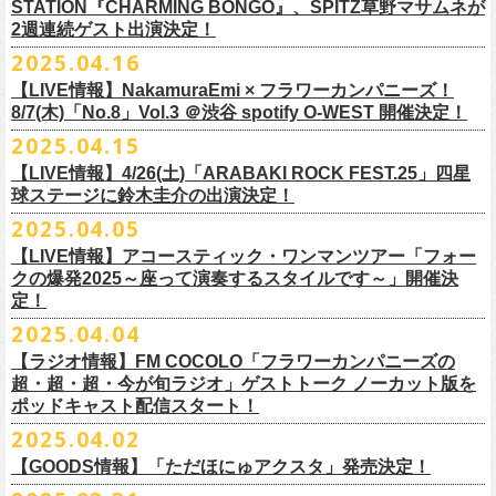
時間：Open 15:30 / Start 16:00
認のためのお電話でのお問い合わせは固くお断りいたします。
12月21日(日) 京都磔磔 15:30/16:00
ナガイケジョー(SCOOBIE DO)
売開始いたします。
STATION『CHARMING BONGO』、SPITZ草野マサムネが
いちにちめ〜8/19(火)
2020年開催した「フラカンの横浜アリーナ」から続く＜フラカンの横浜
の後フリーランスに。雑誌『イラストレーション』（玄光社）
The
チケット料金：前売 ¥5,500（税込／全自由・整理番号付／ドリンク代別
・イベントチケットの分配、転売、複製、譲渡、偽造行為は一切禁止と
12月22日(月) 京都磔磔 18:30/19:00
2週連続ゲスト出演決定！
ゲスト : グレートマエカワ(フラワーカンパニーズ)
高崎CLUB Jammer’sは中央銀座と呼ばれるアーケード街の先端にあるラ
https://t.livepocket.jp/e/musica819
◎「ADAM at presents ADAM FEST2025 supported by Recruiting
ストーリー＞シリーズ、
◎【２回目もみんなでつくろう「フラカンの日本武道館
Choice入選 （和田誠選）、『HBファイルコンペ』藤枝リュウジ特別賞、
途要）
させていただきます。それらの行為が発覚した場合は無効とさせていた
2026年
【日程】2025年7月9日(水)
イブハウスで、外観も内装も、昔のアメリカ映画に出てくるバーのよう
4/25~19時発売
2025.04.16
Management」
今年は「〜武道館前の一撃〜」というサブタイトルを付し、
7/25(金)〜7/27(日)＠
北海道釧路市幸町緑地・耐震岸壁 特設ステージにて
Part2」
『
講談社出版文化賞』さしえ賞、『TIS公募展』入選など。新聞、
書籍、
一般チケット発売日：5月25日(日)
だき、入場をお断りいたします。
1月17日(土) 長野CLUB JUNK BOX 16:30/17:00
【会場】三軒茶屋GrapeFruitMoon (
http://grapefruit-moon.com/
)
なレトロな雰囲気の空間である。開場時間の前から、入り口前にはライ
ふつかめ〜8/20(水)
日時：7月12日(土)7月13日(日) 開場10:30 開演11:30 ※フラワーカンパ
8/24(日)F.A.D YOKOHAMAにて開催することが決定！
開催される「SET YOU FREE IN KUSHIRO KIRI FESTIVAL 2025」 に
【LIVE情報】NakamuraEmi × フラワーカンパニーズ！
雑誌、パッケージ、広告、
webなど幅広いジャンルで活動中。俳句、落
今年結成20周年を迎えるThe Birthdayがクラブクアトロ4会場を廻るツア
プレイガイド：
・対象商品の営利・転売目的でのご購入は禁止しております。またイベ
1月18日(日) 千葉LOOK 15:30/16:00
“ポスター＆フライヤー大作戦～日本全国宣伝隊員大募集
【時間】OPEN18:30/START19:15
ブを待つ人だかりができていた。開演時間になり、まずステージ上にグ
https://t.livepocket.jp/e/musica820
ニーズの出演は7/12のみ
9/20(土)「フラカンの日本武道館 Part2 〜超・今が旬〜」まで１ヶ月を切
8/7(木)「No.8」Vol.3 ＠渋谷 spotify O-WEST 開催決定！
フラワーカンパニーズの出演が決定！
語、音楽、
海外ドラマが好き。
ー『Quattro×Quattro Tour’25』を開催、
イープラス
ント参加後、フリーマーケットサイト、フリマアプリ、インターネット
1月24日(土) 高知X-pt. 16:30/17:00
【料金】
今年1月より月１配信しているYouTube番組『月刊フラカン武道館
レートマエカワ、ミスター小西、竹安堅一が登場。そして少し間を鈴木
4/25~20時発売
～】
会場：静岡県浜松市浜名湖ガーデンパーク 屋外ステージ
ったタイミングでのワンマンライブ、どうぞお楽しみに！
フラカンは7/26(土)”フラカン武道館応援企画 IN KIRIFES”に出演致しま
2025.04.15
9/10(水)＠名古屋CLUB QUATTRO公演にフラワーカンパニーズの出演が
チケットぴあ
オークション等での売買、買取サービスのご利用も固く禁止いたしま
1月25日(日) 広島SECOND CRUTCH 15:30/16:00
・入場チケット￥3500(+DRINK)
Part2』、今月5回目のゲストとして、大槻ケンヂ氏の出演が決定！
圭介が姿を現し、ライブがはじまる。1曲目は『正しい哺乳類』の曲順と
開場 18:30 / 開演 19:30 前売 5000円 / 当日 5500円 （ドリンク代別途）
チケット：入場無料
※お渡しするポスターのサイズはB3サイズ、フライヤーはB5サイズを予
す。
決定しました！
【LIVE情報】4/26(土)「ARABAKI ROCK FEST.25」四星
ローチケ
す。
1月27日(火) 四日市CLUB CHAOS 18:30/19:00
【予約&チケット】
同じく“ ラッコ！ラッコ！ラッコ！”。 エネルギッシュなバンドの演奏
※着席・自由・立ち見 (整理番号あり)
問い合わせ：株式会社ジェイルハウス TEL052-936-6041
◎「横浜ストーリー 〜武道館前の一撃〜」
定しております
球ステージに鈴木圭介の出演決定！
問い合わせ：キャンディー・プロモーション
・イベントチケットの再発行はいたしませんのでご注意ください。
1月31日(土) 札幌近松 16:30/17:00
■入場チケット予約URL :
https://tiget.net/events/398505
番組スタート直前スペシャルのvol.0としてスキマスイッチ、第１回目の
と、それまで会場にたぎっていたソワソワとした熱気がぶつかり、パー
その他詳細：
日時：8月24日(日)Open 15:30 / Start 16:00
◎
「SET YOU FREE IN KUSHIRO KIRI FESTIVAL 2025」
一般発売に先がけ、チケットオフィシャル先行受付が本日よりスター
・都合により、内容等の変更・イベント中止となる場合がございますの
2月4日(水) 下北沢シェルター 18:30/19:00
2025.04.05
[予約受付開始 : 5/9(金)21:00〜]
ゲストとしてTHE COLLECTORSの加藤ひさしさん(vo)と古市コータロー
ンッ！と弾けるような盛り上がりでライブは幕を開けた。続けて “アイデ
◎8/18（月）名古屋得三
公式サイト：
http://www.adamfest.com/
会場：神奈川・F.A.D YOKOHAMA
募集期間：2025年5月10日(土)〜 在庫がなくなりましましたら募集を終了
日程：
7月26日(土)
ト。
全公演共通：高校生以下は当日¥2,000キャッシュバック（
当日年齢を証
で予めご了承ください。
2月14日(土) 大阪バナナホール 16:30/17:00
☆別途1ドリンクオーダー
さん(g)、第２回目にHump Back、第３回目はスターダスト☆レビューの
ンティティ”。《ラッコ ラッコ ラッコ》とか《プカプカプーカ》といった
うつみようこ & YOKOLOCO BAND
【LIVE情報】アコースティック・ワンマンツアー「フォー
チケット料金：前売 ¥5,200(税込/整理番号付/ドリンク代別途要)
させていただきます
会場：
北海道釧路市幸町緑地・耐震岸壁 特設ステージ
お見逃しなく！！
明できるもの（学生証、保険証など）
のご提示が必要となります）
・安全面、警備強化の一環と致しまして、ボディチェックを実施させて
2月15日(日) 岡山ペパーランド 15:30/16:00
☆整理番号順入場
根本要さん、そして第４回目は南海キャンディーズの山里亮太さんをを
シンプルな言葉を連呼していた“ ラッコ！ラッコ！ラッコ！”とは打って変
[うつみようこ (vo.g)竹安堅一(g)オクノシンヤ(key)
クの爆発2025～座って演奏するスタイルです～」開催決
前売￥5,200（税込、ドリンク代別、オールスタンディング）
応募方法：メールにて、アドレス＜
flowerotegami@gmail.com
＞宛に以
出演：フラワーカンパニーズ、THE NEAT BEATS、PIGGS
いただく場合がきます。ご了承ください。
2月21日(土) 別府Copper Ravens 16:30/17:00
☆お一人様2枚まで
お招きしお届けしてきた今番組（全回アーカイブ配信中）、第５回目と
わり、鈴木のボーカルはぼそぼそとした独り言のような落ち着いたトー
定！
グレートマエカワ(b)クハラカズユキ(ds)]
※高校生以下は当日￥2,000キャッシュバック （当日年齢を証明できるも
下をご記入の上、ご応募ください
そのほか詳細：KUSHIRO KIRI FESTIVAL公式
◎The Birthday (クハラカズユキ, ヒライハルキ, フジイケンジ)
・当日メディアによる取材が入り、映り込み等がある場合がございま
2月22日(日) 福岡CB 15:30/16:00
【ご注意】
なる今回のゲストは、筋肉少女帯や特撮のボーカルで、作家としても活
ンへ。しかし曲が進むにつれ、徐々に力強さを増していく演奏やコーラ
18:30open 19:30start
大阪千日前ユニバースにてジャンピング乾杯トークショー開催！
2025.04.04
の(学生証、保険証など)のご提示が必要となります）
（上記アドレスからの返信が届くよう、設定のご確認を必ずお願い致し
HP
https://www.kushirokirifestiva
l.com/
『Quattro×Quattro Tour’25』
す。予めご了承ください。
2月24日(火) 豊橋Club KNOT 18:30/19:00
※お客様へのお願い
躍する大槻ケンヂさんを招聘。
スに合わせて、観客たちの拳も突き上がっている。さらに“ラー・ブルー
予約￥5,000 当日￥5,500
ライブ演奏はまったくありません。
一般発売日:6月29日(日)
ます）
【ラジオ情報】FM COCOLO「フラワーカンパニーズの
日時：2025年9月10日（水）Open 18:00 / Start 19:00
・イベント当日の撮影・録音・録画および、店内での飲食は一切禁止と
2月28日(土) 新潟GOLDEN PIGGS BLACK 16:30/17:00
近隣は住宅街となっておりますので集合時間直前にご来店ください。
常にフラカンを”若手”と評するオーケンさん、2度目の武道館ライブに向
ス”、“アメジスト”へと続く。“アメジスト”の《炊き立てのご飯の湯気の下
※4/20情報公開・予約開始
ネクストロード 03-5114-7444 (平日14～18時)
＝＝＝＝＝＝＝＝＝＝＝＝＝＝＝＝＝＝
超・超・超・今が旬ラジオ」ゲストトーク ノーカット版を
会場：名古屋CLUB QUATTRO
させていただきます。
3月1日(日) 金沢AZ 15:30/16:00
開場の10分程度前から入場整理を開始いたします。
かう56歳のフラカンに何を語るのか!?
で／僕らはまた 笑いながら汚しあう／愛の意味も知らないまま》とい
◎「さよならユニバース
メール件名：フラカンの日本武道館宣伝隊員応募
ポッドキャスト配信スタート！
出演：
The Birthday (クハラカズユキ, ヒライハルキ, フジイケンジ)
・本イベントでは未就学児の同伴（未就学児1名、または乳児）は可能で
3月7日(土) HEAVEN’S ROCKさいたま新都心 16:30/17:00
それ以前の時間に店前に溜まる行為はご遠慮ください。
5月20日(火)21:00よりプレミア公開致します。
う美しいフレーズを、その言葉が抱く情景を大切に守りながら、聴き手
ジャンピング乾杯トークショー
メール本文：
◎「フラカンの日本武道館Part2 preフェイスタオル」
2025.04.02
Guest :
すが、以外はお断りいたします。
3月14日(土) 仙台darwin 16:30/17:00
※お支払いは入場時になりますので、事前支払い・チケット実券の送付
に手渡すように鈴木が歌うのを聴いて、少し泣きそうになった。優しく
〜バンドマンのそこまで⾔っていいん会〜」
・ご応募いただく方のお名前
価格：￥1,700（税込）
フラワーカンパニーズ
https://flowercompanyz.com/
・イベントは列が途切れ次第、終了となりますので、予めご了承くださ
【GOODS情報】「ただほにゅアクスタ」発売決定！
はございません。
フラカンの日本武道館公演のチケットは絶賛発売中。
て、悲しくて、そのタイトルのように、本当に綺麗な歌なのだ。
日時：5月30日(金)18:30/19:00
・ポスター＆フライヤーのお届け住所
ボディカラー：レッド、グリーン
TAYLOW (the原爆オナニー
い。
チケット料金：¥5,200(税込/整理番号付/
ドリンク代別途要)
========================
合わせてお見逃しなく！