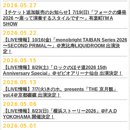
M ： 身丈70cm / 身幅58cm / 肩幅55cm / 袖丈23cm
https://l-tike.com/oc/lt/
haraimodoshi/
p.com/
contact/
チケット発売：7月6日 12時～
2026.05.27
＊自由席の方ご入場後、開演10分前のご案内を予定しています
L ： 身丈74cm / 身幅61cm / 肩幅58cm / 袖丈25cm
(注1)チケットの半券がもぎられているものについては、ご返⾦
対応を致
2027年にオープン50周年を迎える名古屋のライブハウスElectric Lady
プレイガイド：e-plus(イープラス)
発売日：7月2日(木)17:00〜
【チケット追加販売のお知らせ】7/19(日)「フォークの爆発
XL ： 身丈78cm / 身幅64cm / 肩幅61cm / 袖丈27cm
しかねます。
Land（通称E.L.L）でぴあ中部×フラワーカンパニーズの合同企画のトー
https://eplus.jp/sf/detail/
4562600001-P0030001
プレイガイド：イープラス
https://eplus.jp/sf/detail/0039320001-
2026 〜座って演奏するスタイルです〜」有楽町I’M A
※上記サイズはあくまでも目安の寸法です
(注2)チケット代以外の外⼿数料(配送⼿数料は除く)の返⾦
については、
クイベントシリーズ、vol.1の開催が8月31日(月)に決定！
フェスHP:
backonlivefes.com
SHOW
P0030685P021001?P1=1221
「フォークの爆発2026 ミニマル巡業 〜うたとギターとコーラスと〜」
「各種⼿数料券」が必要となります。
払い戻しの際に忘れずお持ちくだ
問：清水音泉 06-6357-3666（平日 15:00~18:00）
福島にて開催決定！
2026.05.22
さい。もし各種⼿
数料券を紛失された場合、外⼿数料のご返⾦
は致しか
日本のロック史を彩るさまざまバンドが出演し、ライブハウスシーン黎
info@shimizuonsen.com
ねますので何卒ご了承下さい。
【LIVE情報】10/16(金)「monobright TAIBAN Series 2026
明期ならではの驚きのエピソードから、まるで都市伝説のようなとんで
◎「フォークの爆発
2026
ミニマル巡業 〜うたとギターとコーラスと〜」
〜SECOND PRIMAL〜」＠恵⽐寿LIQUIDROOM 出演決
(注3) 払い戻しには「チケット」が必要です。払い戻し手続きより先に、
も逸話まで、これまでもさまざまな伝説が語られてきたてE.L.L。
※ミニマル巡業とは『
新たな試みとして歌とアコースティックギター一
定！
チケットの発券手続きの上、
再度Loppiにて払戻しお手続きください。
来年2027年にオープン50周年を控えたE.L.Lについて、フラカン鈴木圭介
本とコーラスと小
物の楽器などで構成するライヴ』です
(注4)夜間・早朝(21時～6時頃)は防犯対策として、
レジ内の現⾦が制限さ
2026.05.15
とグレートマエカワがホスト役となり、さまざまなバンドマン、シンガ
日時：
9/21(
月祝
)
開場
15:30/
開演
16:00
れております。その為、夜間・
早朝とその直前・直後の時間帯はつり銭
ー、関係者をゲストに迎えて語り明かすトークセッションを企画。
【LIVE情報】8/29(土)「ロックのほそ道2026 15th
会場：福島
Player
’
s Cafe
2027年にオープン50周年を迎える名古屋のライブハウスElectric Lady
◎
「SMILEY’S CONNECTION スマイリー原島 BIRTHDAY FESTIVAL
が 不⾜する場合がございますので、払い戻しは夜間・
早朝を避けてお⼿
このトークシリーズでは、E.L.L.にこれまで関わってきたミュージシャ
Anniversary Special」＠ゼビオアリーナ仙台 出演決定！
チケット料金：
4,800
円（税込
/
整理番号付
/
ドリンク代別） ※高校生以下
Land（通称E.L.L）でぴあ中部×フラワーカンパニーズの合同企画のトー
6days ～ ハメチ a-GOGO CARNIVAL!!～」
続きいただきますようお願い申し上げます。
ン、関係者、そして当時はファンだった人々とともに、まもなく50年を
2026.05.13
は当日
¥2,000
キャッシュバック（
当日年齢を証明できるもの（学生証、
クイベントシリーズを開始することが決定！
＜
day
２下北沢
CLUB Que
編＞
迎えるライブハウスの、ツワモノたちの記憶を語っていきます。配信や
10月、11月と自身初となるクラブクアトロ・
ワンマンツアーも決まって
保険証など）
のご提示が必要となります）
【LIVE情報】7/7(火)きのホ。presents「THE 京月観」
9
月
3
日
(
木
)
下北沢
CLUB Que
【ローソンチケットでご購入で、電子チケットをご選択の
インタビューでは語れない、ここだけの話もたくさん披露予定。
いるフラワーカンパニーズ、
2026年を右肩上がりに盛り上げる8箇所9公
一般チケット発売日：
7
月
18
日
(
土
)
vol.4＠京都磔磔 出演決定！
日本のロック史を彩るさまざまバンドが出演し、ライブハウスシーン黎
出演：
POLYSICS
／フラワーカンパニーズ／
SCOOBIE DO
お客様】
演のツアー開催決
定！
問い合わせ：ノースロードミュージック
明期ならではの驚きのエピソードから、まるで都市伝説のようなとんで
2026.05.06
OPEN 18:15
／
START 19:00
この第一回目となるゲストに、中村達也さんをお迎えしてお届けしま
払戻し期間内に購入された申込サイト内「マイページ」
◎「ラッコなエコバッグ」
より払戻し手続
も逸話まで、これまでもさまざまな伝説が語られてきたてE.L.L。
前売￥
5,500-
／当日￥
6,000-
（ドリンク代別）
す！
【LIVE情報】8/23(日)「横浜ストーリー2026」＠F.A.D
きの上、CASH POST(注 1)をご利用いただき、払戻しさせていただきま
価格：￥1,500(税込）
◎「フラカンの年末ベストナイン2026」
来年2027年にオープン50周年を控えたE.L.Lについて、フラカン鈴木圭介
チケット発売日：2026
年
7
月
5
日
(
日
) 12:00
～
YOKOHAMA 開催決定！
どうぞお楽しみに！
す。
カラー：オリーブ
11/21(土) 函館ARARA 開場16:30/開演17:00 問い合わせ：ARARA
とグレートマエカワがホスト役となり、さまざまなバンドマン、シンガ
プレイガイド：
Live Pocket
https://livepocket.jp/e/que20260903
2026.05.01
お客様ご自身でのお手続きが必要となりますため、
素材 ： ポリエステル
下記URLより払戻し手
11/23(月・祝)八戸ROXX 開場15:30/開演16:00 問い合わせ：ノースロ
ー、関係者をゲストに迎えて語り明かすトークセッションを企画。
問：
AILE C.E Works 03-5433-2500
◎ツワモノたちの記憶〜E.L.L50周年プロジェクト・スペシャルトーク〜