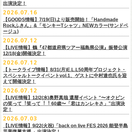
出演決定！
す
フィシャルサイトにて改めてご報告致します。
2026.07.16
今週末8/1(土)、2(日)門司BRICK HALLにて予定しております「フォーク
皆さまのご安全と心身のご健康、被災地の一日も早い復旧・復興を心よ
【GOODS情報】7/19(日)より販売開始！「Handmade
の爆発2026 〜座って演奏するスタイルです〜」公演に関しまして、
Rockふきん」&「モンキーTシャツ」NEWカラー(サンドベ
りお祈り申し上げます。
本日現在開催させていただく予定です。
ージュ)
2026.07.12
7/19(日)「フォークの爆発2026 〜座って演奏するスタイルです〜」＠有
まだ九州地方では余震が続き、交通機関が麻痺している状況を鑑み、
【LIVE情報】鶴『47都道府県ツアー福島県公演』振替公演
楽町I’M A SHOW 公演より、またまたNEWグッズが登場！
もしチケットをお持ちの方で今回の公演へのご来場が難しい方につきま
12/18(金)開催決定！
エプロンからスタートした新たな企画「Handmade Rock」シリーズ第二
して、
2026.07.12
弾、「Handmade Rockふきん」の販売が決定！
そのまま未使用のチケットをお持ちいただけましたら、
延期となっておりました鶴『47都道府県ツアー福島県公演』の振替公演
そして、絶賛販売中の「モンキーTシャツ」にサンドベージュのボディに
【トークライブ情報】8/31(月)E.L.L50周年プロジェクト・
1年間（2027年8月まで）九州地方で今後発表されるワンマンツアー、ラ
が決定しました。
グリーンのプリントが夏らしいNEWカラーが追加！
スペシャルトークイベントvol.1、ゲストに中村達也氏を迎
イブで有効とさせていただきます。
合わせて、
振替公演にご来場が難しい方へ、
払い戻しのご案内もござい
ぜひチェックしてくださいね！
えて開催決定！
手続きなどは特にありませんが、入場整理番号のみ無効となりますこと
ますので、以下ご確認をお願い致します。
2026.07.12
（入場順最後のご案内となりますこと）、
何卒ご了承いただけますと幸いです。
＜延期日程＞
【LIVE情報】12/2(水)奥野真哉 還暦イベント “〜オクピン
■2026年4月19日（日） 鶴 5周⽬の47都道府県ツアー「鶴フェスへの道」
の笑って︕笑って︕︕ 60歳〜「君はカンレキさ」”出演決
また払い戻しのご希望の方は、大変お手数ですが、来月8月末までに、
定！
福島県公演
・ファンクラブ優先でご購入の方は ヤングフラワーズ
開場15:30 開演16:00
2026.07.03
flocommail@youngflowers.jp まで
↓
【LIVE情報】9/22(火祝)「back on live FES 2026 能登半島
・プレイガイドでご購入の方は flowerotegami@gmail.com まで
災害復興支援 」出演決定！