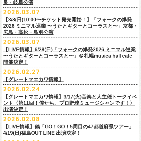
東北地方在住者のみの先着販売となります
[GTR祭’26 SPECIAL BAND]
【当落・入金期間】4/15(水) 13:00 ～ 4/19(日) 21:00
良・岐阜公演
フラカンの出演はいずれか1日となります。
ンパニーズの主催イベント。
うたとギターとコーラスと〜」6/28(日)＠札幌musica hall cafeのチケット
１人１枚のみ購入可能
＊The Birthday (クハラカズユキ, ヒライハルキ, フジイケンジ)
【受付URL】
https://eplus.jp/g-freakfactory/
2026.03.07
THE BOYS&GIRLS 15th ANNIVERSARY TOUR《GO AHEAD 2026》に
も同じく3/28(土)10:00よりスタート！
住所記載の身分証確認持参の上、
それぞれのライブハウス店頭にて販売
＊ Paledusk
————————————————
フラワーカンパニーズの出演が決定！
◎「ニクオン2026」
【3/8(日)10:00〜チケット発売開始！】「フォークの爆発
15回目となる今年は初のアコースティックセットスタイル”
フォークの爆
します
・Kyeboad：高野勲
○枚数制限：お一人様2枚まで
7月23日(木)＠八王子RIPS にて、15周年お祝いさせていただきます！
日時：2026年5月23日(土)、24日(日) 11:00〜19:00 ※フラワーカンパ
2026 ミニマル巡業 〜うたとギターとコーラスと〜」京都・
発編”で開催！
購入は現金のみとなります
[GUEST GUITAR ＆ VOCALS]
○3歳以上のお客様はチケットが必要。「3歳未満のお子様」は保護者と一
ニーズの出演はいずれか1日
広島・高松・鳥羽公演
ゲストにお招きするのは、YO-KING、そしてヒグチアイ！
◎「フォークの爆発2026 〜座って演奏するスタイルです〜」
転売は固く禁止とさせていただきます
・うつみようこ
緒の場合は保護者1名につき1名まで入場無料。（保護者1名、「3歳未満
◎THE BOYS&GIRLS 15th ANNIVERSARY TOUR《GO AHEAD 2026》
会場：錦糸公園（東京都墨田区錦糸4-15-1）
2026.03.07
素敵な弾き語りをしてくださるお二人と共に、
贅沢な1日をお届けしま
7/4(土)岡山・倉敷新渓園敬倹堂 16:30/17:00 問：キャンディープロモ
公演当日も身分証を確認させて頂きます（U-22割も同様）
・菅原卓郎(9mm Parabellum Bullet)
のお子様」2名の場合は入場不可。）
日時：2026年7月23日(木) OPEN 18:30 / START 19:00
出演：フラワーカンパニーズ、勝手にしやがれ、馬場俊英、
松室政哉、
す。
ーション岡山
当日11:30〜整列開始いたします
【LIVE情報】6/28(日)「フォークの爆発2026 ミニマル巡業
・曽我部恵一
○今回のイベントに関しては、電子チケットまたは紙チケットとさせて頂
会場：八王子RIPS
ジャンクフジヤマ、THESE THREE WORDS、Ally CARAVAN、the
7/5(日)兵庫・神戸クラブ月世界 15:30/16:00 問：清水音泉
〜うたとギターとコーラスと〜」＠札幌musica hall cafe
近隣のご迷惑になるためそれ以前のお並びは禁止とさせていただき
ます
・竹安堅一(フラワーカンパニーズ)
きます。
出演：THE BOYS&GIRLS、フラワーカンパニーズ
Tiger、island etc.、BOΦGY 他
◎フラワーカンパニーズ presents 「DRAGON DELUXE 2026 〜フォーク
開催決定！
7/11(土)岐阜・郡上八幡Club Layla 16:30/17:00 問：クラブレイラ
その他詳細：
https://www.gip-web.co.jp/schedule/detail/8491#13568
・TAKUMA(10-FEET)
————————————————
チケット料金：5,000円/10代割：¥4,000 （税込/ドリンク代別)
入場/観覧：無料/オールスタンディング
の爆発編〜」
7/19(日)東京・有楽町I’M A SHOW 15:15/16:00 問：ネクストロード
問い合わせ：
2026.02.27
G.I.P.
https://www.gip-web.co.jp/t/info
・Duran
問い合わせ：
https://info.diskgarage.com/
その他詳細：
https://www.theboysandgirls.net/goahead26
アクセス：JR総武線「錦糸町駅」北口より徒歩3分、
東京メトロ半蔵門線
日時：2026年8月30日(日) 開場16:30 開演17:00
4/30(木)鈴木圭介57歳の誕生日に恵比寿
LIQUIDROOMNにてワンマンライ
8/1(土)福岡・門司BRICK HALL 16:30/17:00 問：ブリックホール
・TOSHI-LOW (OAU/BRAHMAN/the LOW-ATUS)
【グレートマエカワ情報】
「錦糸町駅」4番出口すぐ
会場：愛知＠名古屋 DIAMOND HALL
ブ、本日より一般チケットの発売がスタート！
8/2(日)福岡・門司BRICK HALL 15:30/16:00 問：ブリックホール
＊宮古公演
&KOHKI(OAU/BRAHMAN)
肉ハジケテ、音シタタル。 フードフェスと音楽フェスのコラボイベント
2026.02.24
出演：フラワーカンパニーズ（*アコースティックSET）、
YO-KING、ヒ
チケット料金：5,500円（税込/整理番号付/ドリンク代別）
日時：2026年7月26日(日) 開場 17:30 / 開演 18:00
・布袋寅泰
「ニクオン2026」
今年も開催！
5/4(月祝)5/5(火祝)＠大阪・泉大津フェニックスで開催される
グチアイ
【グレートマエカワ情報】3/17(火)音楽と人主催トークイベ
※7/4＠倉敷はドリンク代なし、7/19＠東京は全席指定
会場：岩手・カウンターアクション宮古
・ホリエアツシ(ストレイテナー)
墨田区を中心とした人気飲食店約20店舗が自慢の肉料理を披露。
ステー
「OTODAMA’26」にフラワーカンパニーズの出演が決定！
6月20日(土)、21日(日)に渋谷のライブハウスで開催される『YATSUI
チケット料金：前売 ¥5,500（税込/椅子席/整理番号付/ドリンク代別途
ント〈第11回！僕たち、プロ野球ミュージシャンです！〉
◎フラワーカンパニーズ・ワンマンライヴ
※高校生以下は当日¥2,000キャッシュバック（
当日年齢を証明できるも
出演：サンボマスター、フラワーカンパニーズ
・松尾レミ(GLIM SPANKY)
ジでは今年も極上のライブをお届け。
フラワーカンパニーズは5月5日(火祝)、10:00開場後の朝イチ！源泉テン
FESTIVAL! 2025』にフラワーカンパニーズの出演が決定！
出演決定！
要）
〜鈴木圭介誕生日「初めまして、57歳」〜
の（学生証、保険証など）
のご提示が必要となります）
チケット料金：
・宮崎朝子（SHISHAMO）
お肉をたっぷり味わいながら、生の音楽に酔いしれる「ニクオン」
。今
トにて”皆勤風呂ントアクト”として皆さんをお迎えします。
フラカンの出演は6月20日(土)になります。
一般チケット発売日：5月23日(土) 10:00
2026.02.08
日時：2026年4月30日(木) 開場18:15／開園19:00
一般チケット発売日：3月28日(土)
前売 ¥5,500(税込/ドリンク代別）
・山田将司＆菅波栄純（THE BACK HORN）
2026年5月に奈良と岐阜で開催、SCOOBIE DOを迎えお届けするフラワ
【公演詳細】
年もお楽しみください！
どうぞお楽しみに♨️
どうぞお楽しみに！
問い合わせ：JAILHOUSE(052)936-6041 /
https://www.jailhouse.jp/live/
会場：恵比寿
LIQUIDROOM
U-22割 ￥4,500(税込/ドリンク代別/身分証持参必須（コピー不可/公演当
【LIVE情報】鶴「GO！GO！5周目の47都道府県ツアー」
ーカンパニーズが不定期で行なっている２マンライブ企画「シリーズ・
公演タイトル：第11回！ 僕たち、プロ野球大好きミュージシャンです！
オフィシャルホームページ：
https://www.
nikuon.com/top
dragondeluxe2026/
チケット料金：前売り¥5,700(税込/整理番号付/ドリンク代別途要) *記念バ
◎「フォークの爆発2026 ミニマル巡業 〜うたとギターとコーラスと〜」
日提示できない場合は一般価格チケットとの差額分をお支払いいただき
4/19(日)福島OUT LINE 出演決定！
「ホフディラン 春のベースまつり」に今年もグレートマエカワの出演が
人間の爆発」の一般チケット発売が3/8(日)10:00よりスタート！
日時・会場：3月17日（火）新宿ロフトプラスワン
お問い合わせ：ニクオン実行委員会 info＠
nikuon.com
◎「OTODAMA’26」
◎『
YATSUI FESTIVAL! 2026
』
ッヂ付
6/28(日) 札幌musica hall cafe 開場15:30/開演16:00 問：浮雲社中
ます)
決定！
ますます充実のライブを展開している両者によるガチンコ対バン、熱す