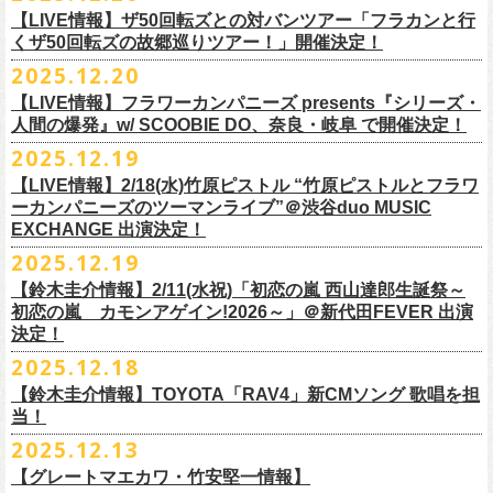
業 〜うたとギターとコーラスと〜」の２形態で開催いたします。
予約メールアドレス
会場：釜石市民ホール TETTO ホールA（〒026-0024 岩手県釜石市大町
贅沢なステージショウ！
【LIVE情報】ザ50回転ズとの対バンツアー「フラカンと行
okumasa.hrsm@gmail.com
1-1-9）
今年はどんな選曲＆ランキングになるのか！？
くザ50回転ズの故郷巡りツアー！」開催決定！
全国のライブハウスを主戦場とし”メンバーチェンジなし、
活動休止な
初の試み、そして初の会場を多く含む今ツアー、
どうぞお楽しみに！
出演：10-FEET / フラワーカンパニーズ / OA 田原 104 洋/SBE
どうぞお楽しみに！
◎「オクノマサヒコの DJ Dinners2026〜グレッグ・バレンタイン〜」
し”で全国各地でライブ・
ツアーを続けているフラカンが、結成36年
2025.12.20
友部正人さんと今度は九州へ！熊本で２マンライブ開催決定！
チケット料金：前売￥6,600（税込）
【日 程】2026年2月12日(木)
で”超・今が旬”
と自負し10年振りに挑んだ2度目の日本武道館ライブ。
＊オフィシャル先行実施！
＊【ザ・ベストテン】初代司会者、久米宏さんのご逝去の報に接し、心
【LIVE情報】フラワーカンパニーズ presents『シリーズ・
【時 間】OPEN 18:00 CLOSE 23:00 (L/O 22:00)
映像監督・番場秀一氏が当日の模様と前後に行ったインタビューを交
◎フラワーカンパニーズ presents 「シリーズ・人間の爆発 〜
友部
さん
と
◎「フォークの爆発2026 ミニマル巡業 〜うたとギターとコーラスと〜」
受付期間：1/24(土) 18:00〜2/1(日) 23:59
人間の爆発』w/ SCOOBIE DO、奈良・岐阜 で開催決定！
から哀悼の意を捧げます
※お店のキャパシティに限りがあるため、混雑状況によっては時間制の
え、今のフラカンをリアルに映し出した148分。
鹿児島ー熊本のハイエース旅〜」
＊ミニマル巡業とは『
新たな試みとして歌とアコースティックギター一
https://l-tike.com/kokokara/
昨年9月20日(土)に開催されたフラワーカンパニーズ 日本武道館公演『フ
2025.12.19
入れ替えとさせていただきます。
日時：2026年4月5日(日) 開場14:30 開演15:00
本とコーラスと小
物の楽器などで構成するライヴ』です
問い合わせ：G/i/P 問い合わせフォーム
http://www.gip-web.co.jp/t/info
◎フラカン＆ヨコロコ合同企画「俺たちのザ・ベストテン2026」大阪編
ラカンの日本武道館 Part2 〜超・今が旬〜』の模様を収録したLIVE Blu-
【LIVE情報】2/18(水)竹原ピストル “竹原ピストルとフラワ
何卒、ご了承ください。
この配信を記念し公開されている、2020年開催の横浜アリーナでの無観
会場：熊本Django
6/8(月)京都・紫明会館 18:30/19:00 問：SOLE CAFE
イベントオフィシャルサイト：
【昭和の歌番組を代表する『ザ・ベストテン』のトリビュートLIVE。
ray+CDの発売が決定！
ーカンパニーズのツーマンライブ”＠渋谷duo MUSIC
【会 場】押競満寿 〒151-0062 東京都渋谷区元代々木町25-5 1F
客配信ライブ、
2022年開催の日比谷野音ライブ、
そして年末恒例となっ
出演：フラワーカンパニーズ、
友部
正人
6/10(水)広島・東広島 西条公会堂 18:30/19:00 問：キャンディープロモ
https://www.mobstyles.tokyo/view/page/mob25th
数々の昭和歌謡のカヴァーだけの一夜】
EXCHANGE 出演決定！
【料金】2000円（1ドリンク付き）
ている京都のライブハウス磔磔でのセットリ
ストほぼ被りなし2DAYSの
チケット料金：5200円（税込/ドリンク代別/整理番号付）
ーション広島
日時：5/14(木) 開場18:30／開演19:00
全国のライブハウスを主戦場とし”メンバーチェンジなし、活動休止な
2025.12.19
2023年の映像と合わせて、どうぞお楽しみください。
一般チケット発売日：2026年2月11日(水祝)10:00
6/11(木)香川・高松燦庫(sanko) 18:30/19:00 問：燦庫-
会場：大阪・十三GABU
し”で全国各地でライブ・ツアーを続けているフラカンが、結成36年
プレイガイド：イープラス
【鈴木圭介情報】2/11(水祝)「初恋の嵐 西山達郎生誕祭～
SANKO-/TOONICE
出演：
で”超・今が旬”と自負し10年振りに挑んだ2度目の日本武道館ライブ。
初恋の嵐 カモンアゲイン!2026～」＠新代田FEVER 出演
問い合わせ：熊本Django
6/13(土)三重・鳥羽水族館 18:15/18:45 問：ネクストロード
真城めぐみ(Vo)
映像監督・番場秀一氏が当日の模様と前後に行ったインタビューを交
決定！
＊U-NEXT独占ライブ配信詳細
チケット料金：4,800円（税込/整理番号付/ドリンク代別）
うつみようこ(Vo)
え、今のフラカンをリアルに映し出した148分の映像、またライブ音源と
◎フラワーカンパニーズ「フラカンの日本武道館 Part2 〜超・今が
＊一般チケット発売日が当初のご案内より変更となりました
2025.12.18
※6/13＠鳥羽はドリンク代なし
鈴木圭介(Vo)
しても楽しめるのに加え、新保勇樹、CHIYORI、2人の気鋭カメラマンが
旬〜」
※高校生以下は当日¥2,000キャッシュバック（
当日年齢を証明できるも
ミスター小西(Vo)
当日あらゆる角度から切り取った写真を贅沢にまとめた72ページのフォ
【鈴木圭介情報】TOYOTA「RAV4」新CMソング 歌唱を担
配信日：2025年12月30日(火)正午
の（学生証、保険証など）
のご提示が必要となります）
ザ50回転ズとの対バンツアーが決定！
当！
奥野真哉(Key)
トブックも同梱したスペシャルパッケージ仕様で販売致します。
視聴料：U-NEXT月額会員視聴無料配信URL：
https:
一般チケット発売日：3月8日(日)
「フラカンと行くザ50回転ズの故郷巡りツアー！」と題し、ザ50回転ズ
中森泰弘(G)
2025.12.13
//t.unext.jp/r/flowercompanyz
TOYOTA「RAV4」の新CMソングの歌唱を鈴木圭介が担当
！
のメンバーの故郷、堺、出雲、徳島を２バンドで巡ります！
竹安堅一(G)
フラカンのweb shop「ニワトリ堂」、そして1/31(土)札幌公演よりフラカ
【グレートマエカワ・竹安堅一情報】
2025年12月17日発売とともに新作CMが公開され
ました。
◎「フォークの爆発2026 〜座って演奏するスタイルです〜」
4月4日(土) ,5日(日)に開催される「WALK INN FES! 2026 IN 桜島」にフ
グレートマエカワ(B)
ンのライブ会場にて販売がスタート！