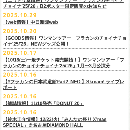
【ニワトリ堂情報】ワンマンツアー「フラカンのチョイナ
Streetlight Brewing
公演タイトル：第10回！ 僕たち、プロ野球大好きミュージシャンです！
JUN SKY WALKER(S) オフィシャルサイト
http://junskywalkers.jp/
99年〜」2022.9.23 日比谷野外大音楽堂』
日目それぞれの映像を同時配信がスタート！
チョイナ’25/’26」B2ポスター限定販売のお知らせ
SEOUL BREWERY（エムエスエンタープライズ）
＊11/20(木)正午配信開始
日時・会場：12月2日（火）LOFT9 Shibuya
▼視聴はこちら
U-NEXT月額会員の方は、追加料金なくお楽しみいただけます。
立飛麦酒醸造所
◎「フラカンの横浜アリーナ -リモートライヴ編- 〜生き続けてる事は最
2025.10.29
（
https://www.loft-prj.co.jp/schedule/loft9/access
）
2026年1月12日(月祝)＠仙台darwinで開催される四星球企画「毛が生えた
https://video.unext.jp/browse/feature/FET0012549
CHORYO
Craft
Beer
大のメッセージ！〜」 2020.8.27 横浜アリーナ *無観客配信ライブ
開場／開演： 17:45／18:30
日」にフラワーカンパニーズの出演が決定！
【web情報】中日新聞web
様々な会場でのフラカンのライブをぜひお楽しみくださいね。
DevilCraft Brewing
▼視聴はこちら
（終演予定：21:15）
2025.10.20
9月20日(土)
に開催した日本武道館公演『フラカンの日本武道館 Part2 〜
Totopia Brewery
https://video.unext.jp/browse/feature/FET0012549
■10月28日(火)公開 中日新聞web
出演ミュージシャン： ※五十音順
◎四星球企画「毛が生えた日」
超・今が旬〜』、このライブの模様がU-NEXTにて12/
5(金)19:00〜独占ラ
＊U-NEXT独占ライブ配信詳細
そして、いよいよ12/5(金)19:00〜「フラカンの横浜アリーナ -リモートラ
【GOODS情報】ワンマンツアー「フラカンのチョイナチョ
Trap Door Brewing他（AQベボリューション）
【動画】名曲「深夜高速」やディープな名古屋の魅力を語る フラワー
イノウエアツシ（ニューロティカ／横浜DeNAベイスターズ）、ウエノコ
日時：2026年1月12日(月祝) OPEN 15:30 / START 16:00
イブ配信されることが決定！
イナ’25/’26」NEWグッズ公開！
◎フラワーカンパニーズ「フラカンの日本武道館 Part2 〜超・今が
イヴ編- 〜生き続けてる事は最大のメッセージ！〜」U-NEXT独占配信
奈良醸造
カンパニーズ・鈴木圭介さん、イラストレーター・丹下京子さん対談
ウジ（the
会場：仙台darwin
全国のライブハウスを主戦場とし”メンバーチェンジなし、
活動休止な
旬〜」
がスタート！
2025.10.17
NOVORU
＊U-NEXT独占ライブ配信詳細
https://www.chunichi.co.jp/article/1151332
HIATUS、Radio Caroline／広島東洋カープ）、オカモト”MOBY”タクヤ
出演：四星球、フラワーカンパニーズ、SCOOBIE DO
10/25(土)＠熊本Djangoよりスタートするフラワーカンパニーズ ワンマン
し”で全国各地でライブ・
ツアーを続けているフラカンが、結成36年
配信日：2025年12月5日(金)19:00〜 ※見逃し配信あり
合わせてどうぞお楽しみに！
NOMCRAFT BREWING
◎フラワーカンパニーズ「フラカンの日本武道館 Part2 〜超・今が
(SCOOBIE DO ／MLB
チケット料金：¥4,200(税込/ドリンク代別)
四星球・北島康雄くんのトークライブに鈴木圭介の出演が決定！
【10/18(土)一般チケット発売開始！】ワンマンツアー「フ
ツアー「フラカンのチョイナチョイナ’25/’26」ら販売するNEWグッズを
で”超・今が旬”
と自負し10年振りに挑んだ2度目の日本武道館ライブ。
視聴料：U-NEXT月額会員視聴無料
Nomodachi Brewing
旬〜」
解説者)、グレートマエカワ（フラワーカンパニーズ／中日ドラゴン
一般チケット発売日：11月29日(土)
ラカンのチョイナチョイナ’25/’26」1月〜3月公演分
公開！
その模様を10年前の武道館ライブ映像をはじめフラカンのMVも
数多く手
配信URL：
https:
//t.unext.jp/r/flowercompanyz
＊12/4(木)正午配信開始
箱根ビール醸造所
配信日：2025年12月5日(金)19:00〜 ※見逃し配信あり
ズ）、樋口豊
問い合わせ：ジー・アイ・ピー tel022-222-9999
◎『僕？僕は君だよ 76日前の』
2025.10.16
掛けている映像監督・番場秀一氏がリアルに映し出します。
◎ フラワーカンパニーズ「神さまツアー」～年末恒例磔磔2デイズ～ 1
HAMAMATSU BEER
視聴料：U-NEXT月額会員視聴無料
（BUCK∞TICK／阪神タイガース）
日時：2025年12月5日(金)開場18:45 / 開演19:30
【#フラカンの日本武道館Part2 INFO.】Skream! ライブレ
日目 2023.12.13 京都磔磔
B.M.B BREWERY
配信URL：
https:
//t.unext.jp/r/flowercompanyz
司会：金光裕史（音楽と人編集部／阪神タイガース）
＊一般発売に先がけ、HP先行あり！
会場：東京・西早稲田BLAH BLAH BLAH
ポート
さらにこの配信を記念し、同じくU-NEXTにて、
2020年開催の横浜アリー
ーー過去ライブ映像配信スケジュールーー
◎ フラワーカンパニーズ「神さまツアー」～年末恒例磔磔2デイズ～ 2
Far Yeast Brewing
料金：前売￥4,000 ※税込／要1オーダー（500円以上）
＜
HP
先行＞
出演：北島康雄(四星球) ゲスト：鈴木圭介(フラワーカンパニーズ)
ナでの無観客配信ライブ、
2022年開催の日比谷野音ライブ、
そして年末
2025.10.16
日目 2023.12.14 京都磔磔
FARMENTRY
チケット一般発売日：11月8日（土）10時〜
受付期間：
11
月
13
日
(
木
)10:00
～
11
月
20
日
(
木
)
23:59
チャージ：前売¥3000/当日¥3500(+1drink ¥600)
■10月16日(木)公開 Skream!
恒例となっている京都のライブハウス磔磔でのセットリ
ストほぼ被りな
＊11/20(木)より配信中
FILL BREWING
ーー過去ライブ映像配信スケジュール予定ーー
【雑誌情報】11/10発売「DONUT 20」
※購入枚数制限あり／お一人様2枚まで
受付
URL
：
https://l-tike.com/su-
xing-cyu/
予約開始：2025年11月16日(日)12:00〜
＊9/20(土)「フラカンの日本武道館 Part2 〜超・今が旬〜」ライブレポー
し2DAYSの2023年の映像も配信されること
が決定！
◎「フラカンの横浜アリーナ -リモートライヴ編- 〜生き続けてる事は最
▼視聴はこちら
みぞのくち醸造所
＊11/27(木)配信開始予定
※チケットの整理番号順での入場となります。
予約方法：Livepocketで受付
https://t.livepocket.jp/e/2q1m4
ト掲載
2025.10.16
武道館ライブ配信に先駆け、順次公開される予定です。
■11月10日(月)発売 「DONUT 20」
大のメッセージ！〜」
https://video.unext.jp/browse/feature/FET0012549
YOUNG MASTER（ドリンクアッパーズ）
◎「ゾロ目だョ全員集合!〜フラカン33年、野音99年〜」2022.9.23 日比
販売URL
https://skream.jp/livereport/2025/10/flower_companyz.php
【鈴木圭介情報】12/23(火)「みんなの祭り X’mas
＊グレートマエカワインタビュー掲載
https://video.unext.jp/browse/feature/FET0012549
横浜ビール
谷野外大音楽堂
https://eplus.jp/sf/detail/4428590001-P0030001
SPECIAL」＠名古屋DIAMOND HALL
どうぞお楽しみに！
【グレートマエカワ（フラワーカンパニーズ）「ロックンロールが降っ
ほか過去ライブ映像２作品も配信中！
横浜ベイブルーイング