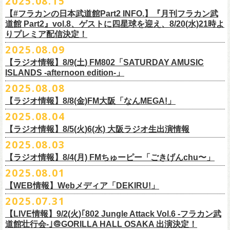
2025.08.15
全16種類
また、フラカン武道館応援企画として四星球とPIGGSが出演、
9/18(木)高
う紹介と共に、1998年発表のアルバム『マンモスフラワー』の最後に収
BRAHMAN ｢tour viraha 2026｣の
※フィギュア・チェキ・トートの引換券が出た時は、当日中にお引
【#フラカンの日本武道館Part2 INFO.】『月刊フラカン武
き換
円寺HIGHで開催される「SET YOU FREE〜VS SERIES」にグレートマ
録された“虹の雨あがり”が始まった瞬間には、観客たちからどよめきにも
3月22日(日) 愛知 名古屋ReNY limited公演にフラワーカンパニーズの出演
道館 Part2』vol.8、ゲストに四星球を迎え、8/20(水)21時よ
えください。
エカワがDJで出演決定！
フラカン武道館チケットの最後の手売り販売も
似た歓声が上がった。＜いつまでもそう どこまでもそう これからも
が決定しました！
りプレミア配信決定！
【 フィギュア 】4体セット , 高さ:最大8cm
実施！
きっとそうさ／うまくいく事もあって うまくいかない事はないのさ＞
【 チェキ 】1枚
2025.08.09
――そう歌う“虹の雨あがり”を今、武道館で歌いたいと思ったバンドの心
◎BRAHMAN ｢tour viraha 2026｣
【 トート 】高さ35 × 底幅39 × マチ10 cm , 素材:綿100% キャンパス
合わせてお見逃しなく！
が、とても強くて、優しくて、頼もしい。
日時：3月22日(日) 17:00open 18:00start
【ラジオ情報】8/9(土) FM802「SATURDAY AMUSIC
【 アクリルキーホルダー 】本体部分:最大 縦56 × 横30 × 厚さ3 mm
個人的にこの日のハイライトは、本編の終盤で披露された“最後にゃなん
ISLANDS -afternoon edition-」
会場：愛知 名古屋ReNY limited
【 マスキングテープ 】テープ幅30mm , 5m巻き , 材質:紙
＜番組情報＞
とかなるだろう”だった。2017年発表のアルバム『ROLL ON 48』に収録
出演：BRAHMAN,、フラワーカンパニーズ
2025.08.08
■8月9日(土) 12:00〜18:00 FM802「SATURDAY AMUSIC ISLANDS -
【 フォンタブ 】本体部分:55 × 55 mm , 材質:ポリエステル+TPU強化布 ,
『月刊フラカン武道館 Part2』武道館直前スペシャル
された楽曲。このアルバムは前回の武道館公演のあとにリリースされた
チケット料金：3500円(税込/ドリンク代別途要)
【ラジオ情報】8/8(金)FM大阪「なんMEGA!」
afternoon edition-」
金属Dカン
9月17日(水)21:00〜生配信
最初のアルバムであり、そして、このアルバムから再びフラカンは自主
一般チケット発売日：10月4日(土) 10:00
＊グレートマエカワ コメントOA（グレートマエカワの勝手にtop3 / 13〜
2025.08.04
【 缶バッジセット 】2個組 , 直径32mm
本番URL：
https://www.youtube.com/live/ND1cdsaWaZI
レーベルでの活動に戻った。そんな時期に歌われた＜最後の最後の最後
問い合わせ：ジェイルハウス 052-936-6041 www.jailhouse.jp
■8月8日(金) 12:00〜15:00 FM大阪「なんMEGA!」
14時台）
10月25日＠熊本Djangoを皮切りに30箇所31公演を回る全国ワンマンツア
には 絶対なんとかなるんだぜ＞というフレーズは、この2025年の武道
【ラジオ情報】8/5(火)6(水) 大阪ラジオ生出演情報
＊グレートマエカワ インタビューOA
https://funky802.com/saipm/
ー「フラカンのチョイナチョイナ’25/’26」の10月〜12月公演分の一般チ
＊アーカイブ配信中！
館の観客席にいる僕にとって、未来への希望のメッセージのように響い
https://www.fmosaka.net/_sites/16782390
2025.08.03
■8月5日(火)15:00〜18:00 FM COCOLO「MARK’E MUSIC MODE」
ケットが8月30日(土)より発売スタート！
■vol.0 番組スタート直前スペシャル
た。「絶対になんとかなる」――そう歌うロックバンドが、武道館のス
【ラジオ情報】8/4(月) FMちゅーピー「ごきげんchu〜」
＊オクノマサヒコ（オクノシンヤ／グレートマエカワ） 生出演(16:00台
ゲスト：スキマスイッチ
テージで、とても人間くさく、それでいて光に照らされながらロックを
出演予定）
2025.08.01
9/20(土)開催の日本武道館公演を経て、さらに勢いを増してまわるフラカ
https://www.youtube.com/watch?
v=BR4CmNuGCLg&t=28
演奏している。これって、シンプルに奇跡じゃないか。
■8月4日(月)14:00〜17:00 FMちゅーピー「ごきげんchu〜」
https://cocolo.jp/site/blog/1150
ンの全国ツアー、
どうぞお楽しみに！
また武道館でフラカンのライブが観たい。そう心から思う。武道館はほ
【WEB情報】Webメディア「DEKIRU!」
https://chupea.fm/
■vol.1
いほいできる会場ではなくても、こんなフラカンのライブをこれからい
＊グレートマエカワ 生出演(15:00〜出演予定）
2025.07.31
■8月6日(水)14:00〜17:51 FM802「THE NAKAJIMA HIROTO SHOW 802
7/31(木)Webメディア「DEKIRU!」
◎フラワーカンパニーズ ワンマンツアー「フラカンのチョイナチョイ
ゲスト：加藤ひさし、古市コータロー(THE COLLECTORS)
っぱい観たい。思えば初めてロックを聴いた頃からずっと、その衝撃や
【LIVE情報】9/2(火)｢802 Jungle Attack Vol.6 -フラカン武
RADIO MASTERS」
＊グレートマエカワインタビュー掲載
ナ’25/’26」
https://www.youtube.com/watch?
v=kTtAgK2Iq4A&t=2345s
感動が「思い出」という箱の中に納まらなくて、ずっとリアルに生き続
10年ぶり2回目となる日本武道館公演『フラカンの日本武道館 Part2 〜
道館壮行会-｣＠GORILLA HALL OSAKA 出演決定！
＊グレートマエカワ 生出演(17:00台出演予定）
「グレートマエカワさんのDIY魂が知りたい！〜自分たちが「面白い」と
2025年
けちゃうものだから、僕はこうやって文章を書いたりしている。この10