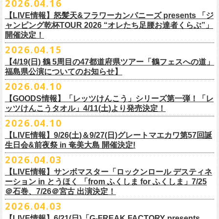
2026.04.16
Electric Lady Landホームページ ＞
https://www.ell.co.jp/
入場券」となります
「レッツけんこう」シリーズ第二弾！ステッカーセットの発売が決定！
日時：2026年10月16日(金) 開場18:00/開演19:00
・6月5日(金) ＠名古屋TOKUZO
※本イベントはトークイベントです。当日はライブパフォーマンスはご
【LIVE情報】怒髪天&フラワーカンパニーズ presents 「ジ
4/18(土)SaToMansion 10th anniversary festival【南部事変 2026】公演よ
会場：恵⽐寿LIQUIDROOM
*ワンマン
ざいません。
ャンピング乾杯TOUR 2026 “オレたち足腰お達者くらぶ”」
◎「ロックのほそ道2026 〜15th Anniversary Special〜」
り販売開始いたします！
出演：モノブライト / フラワーカンパニーズ
18:30open 19:30start
開催決定！
「フォークの爆発2026 ミニマル巡業 〜うたとギターとコーラスと〜」
日時：2026年8月29日(土) 16:00 / 17:00
チケット料金：前売5,500円(税込/ドリンク代別/整理番号付)
京都のアイドルグループ・きのホ。の主催企画「THE 京月観」7/7(火)＠
予約￥5,000 当日￥5,500
編、長野での開催が決定！
2026.04.15
会場：ゼビオアリーナ仙台
一般チケット発売日：7月11日(土)
京都磔磔にフラワーカンパニーズの出演が決定！
https://www.tokuzo.com/2026Jun/20260605
出演：阿部真央 / クリープハイプ / Spitz / フラワーカンパニーズ（五十
2020年開催した「フラカンの横浜アリーナ」から続く＜フラカンの横浜
問い合わせ：ディスクガレージ https://info.diskgarage.com
【4/19(日) 鶴 5周⽬の47都道府県ツアー「鶴フェスへの道」
◎「フォークの爆発2026 ミニマル巡業 〜うたとギターとコーラスと〜」
音順）
ストーリー＞シリーズ、
福島県公演についてのお知らせ】
本日5月13日20:00から、チケットの先行抽選予約の受付もスタート！
◎「着ぐるみラッコのマグカップ」
・6月5日(土) ＠名古屋TOKUZO
※ミニマル巡業とは『
新たな試みとして歌とアコースティックギター一
料金：アリーナスタンディング￥10,000(税込・ブロック指定・入場整理
今年も8月23日(日)F.A.D YOKOHAMAにて開催決定！
＊オフィシャル先行受付＊
どうぞお見逃しなく！！
価格：￥2,000(税込）
2026.04.10
*ゲストあり：EDDIE（the 原爆オナニーズ）森田裕(バレーボールズ)
本とコーラスと小
今週末に出演を予定しておりました
物の楽器などで構成するライヴ』です
番号付)、スタンド指定席：￥10,000(税込)、車椅子席：￥11,000(税込)
期間：2026年5⽉22⽇(⾦) 18:00〜2026年5⽉31⽇(⽇) 23:59
カラー：グリーン , ホワイト
【GOODS情報】「レッツけんこう」シリーズ第一弾！「レ
17:00open 18:00start
日時：7/14(火) 開場18 : 30/開演19 : 00
お問い合わせ：ノースロードミュージック TEL 022-256-1000（営業時
◎「横浜ストーリー2026」
受付URL：
https://l-tike.com/monobright/
◎きのホ。presents「THE 京月観」vol.4
素材 ： ポリプロピレン
ッツけんこうタオル」4/11(土)より発売決定！
予約￥5,000 当日￥5,500
会場：
■2026年4月19日（日） 鶴 5周⽬の47都道府県ツアー「鶴フェスへの道」
長野
BAR THREE
間 平日11:00〜16:00）
日時：8月23日(日)Open 15:30 / Start 16:00
日時：2026年7月7日(火) 18:00 OPEN/18:30 START
サイズ：直径 約82mm × 高さ 約92mm
https://www.tokuzo.com/2026Jun/20260606
2026.04.10
チケット料金：4,800円（税込/整理番号付/ドリンク代別） ※高校生以下
福島県公演
HP:
https://rocknohosomichi.com
会場：神奈川・F.A.D
YOKOHAMA
会場：京都磔磔
容量／約340ml
お待たせしました、「レッツけんこう」シリーズの発売が決定！
は当日¥2,000キャッシュバック（
会場：福島県・OUTLINE 出演：鶴 / フラワーカンパニーズ
当日年齢を証明できるもの（学生証、
Instagram:
https://www.instagram.com/hosomichiofrock/
チケット料金：前売￥5,200（税込/整理番号付/
ドリンク代別）
【LIVE情報】9/26(土)＆9/27(日)グレートマエカワ第57回誕
出演：フラワーカンパニーズ / きのホ。
本体重量／約92g
第一弾として、「レッツけんこうタオル」が完成！
・6月7日(日)「Rainbow Hill 2026」」＠大阪 服部緑地・野外音楽堂
保険証など）
のご提示が必要となります）
X:
https://x.com/hosomichiofrock
生日会&前夜祭 in 奄美大島 開催決定!
※高校生以下は当日￥2,000キャッシュバック （当日年齢を証明できるも
チケット料金：¥4,800 (ドリンク代別途)
耐熱温度：140℃
4/11(土)「フラカンと行くザ50回転ズの故郷巡りツアー！」＠出雲アポロ
*イベント出演
一般チケット発売日：5月23日(土)
につきまして、鶴のオフィシャルサイトでお知らせがありましたとお
の(学生証、保険証など)
のご提示が必要となります）
2026.04.03
＊チケット先行抽選受付： 5/13(水)20:00~ 5/26(M火)23:59
耐冷温度：-40℃
公演より販売開始いたします！
開場/開演11:00 – 終演18:30予定
問い合わせ：長野CLUB JUNK BOX
り、延期となりました。
一般発売日:6月27日(土)
https://w.pia.jp/t/kinopo-
thekyogetsukan/
※ やわらかい乳白色と独特の透け感のあるマグカップです。
【LIVE情報】サンボマスター「ロックンロール デスティネ
一般チケット前売5,000円/ 当日5,500円
ネクストロード 03-5114-7444 (平日14～18時)
ーション in とうほく 「from ふくしま for ふくしま」7/25
https://rainbowhill.jp/
＊鶴オフィシャルサイト：
https://afrock.jp/
ーーーーー
＠石巻、7/26＠宮古 出演決定！
鈴木実貴子ズ自主企画イベント『心臓の騒音』にフラワーカンパニーズ
2026.04.03
・7月2日(木)＠荻窪TOP BEAT CLUB
＜振替公演・チケットの払い戻しについて＞
の出演が決定！
*ワンマン
【LIVE情報】6/21(日)「G-FREAK FACTORY presents
・現在、振替日程、および各公演のチケット払い戻しに関する詳細を調