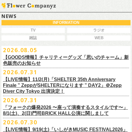
NEWS
INFORMATION
TV
ラジオ
雑誌
WEB
2026.08.05
【GOODS情報】チャリティーグッズ「思いのチャーム」新
色販売のお知らせ
2026.07.31
【LIVE情報】11/2(月)「SHELTER 35th Anniversary
チャリティーグッズ「思いのチャーム」（リフレクターチャーム）の再
Finale ” ZeppがSHELTERになります ” DAY2」＠Zepp
販が決定致しました。
Diver City Tokyo 出演決定！
白、緑、赤オレンジの３つの新色展開で、
2026.07.31
8/23(日)フラワーカンパニーズ ワンマンライブ「横浜ストーリー2026」
＠F.A.D YOKOHAMA 公演より販売開始致します。
「フォークの爆発2026 〜座って演奏するスタイルです〜」
8/1(土)、2(日)門司BRICK HALL公演に関しまして
こちらのグッズの売上全額を被災地復興など様々な支援を必要とされて
2026.07.30
令和8年熊本地震で被災された皆様には心よりお見舞い申し上げます
いる場所に寄付させていただきます。
【LIVE情報】9/19(土)「いしがきMUSIC FESTIVAL2026」
一日も早い復興、安全、安心が戻りますことを心よりお祈り申し上げま
支援金の寄付先、金額等につきましては、都度フラワーカンパニーズオ