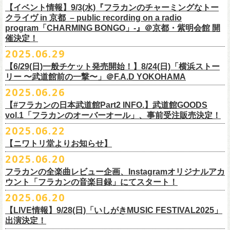
https://youtu.be/Z9wrtIqELqE
素材 ： 綿100％ キャンパス
【イベント情報】9/3(水)『フラカンのチャーミングなトー
■受付期間：7/16(水)17:00 ～ 8/24(日)22:59 ＊超早期ご注文特典ステッ
★応募期間
クライヴ in 京都 – public recording on a radio
サイズ：高さ40cm , 袋口幅48cm , 底幅33cm , 奥行(マチ)15cm , ハンド
カー付き：〜7/21(月祝)23:59 まで
2025年7月23日(水)〜2025年8月12日(火) 23:59まで
■vol.7
program「CHARMING BONGO」-』＠京都・紫明会館 開
ル長58cm , 内容量約15L
■発送予定：9月12日前後
※その他詳細はキャンペーン公式ページ記載の応募規約をご確認くださ
ゲスト：Novel Core
催決定！
＊その他詳細は上記通販ページをご確認ください
い
https://www.youtube.com/watch?
v=I8Zw-h9Anxg
2025.06.29
【6/29(日)一般チケット発売開始！】8/24(日)「横浜ストー
リー 〜武道館前の一撃〜」＠F.A.D YOKOHAMA
◎「CHICKEN SKIN RECORDS ガジェットポーチ」
2025.06.26
価格：2000円(税込)
カラー：ブラック、レッド
【#フラカンの日本武道館Part2 INFO.】武道館GOODS
vol.1「フラカンのオーバーオール」、事前受注販売決定！
サイズ：125×97×42ｍｍ
2025.06.22
【ニワトリ堂よりお知らせ】
2度目の日本武道館公演「フラカンの日本武道館 Part2 〜超・今が旬〜」
2025.06.20
の１ヶ月後より、
全国ワンマンツアーの開催が決定！
いつもフラワーカンパニーズのweb shop【ニワトリ堂】をご利用いただ
タイトルは「フラカンのチョイナチョイナ’25/’26」、
10/25(土)熊本
フラカンの全楽曲レビュー企画、Instagramオリジナルアカ
きありがとうございます。
Djangoを皮切りに、
来年2026年3/14(土)仙台darwinまで、
30箇所31公演を
ウント「フラカンの音楽目録」にてスタート！
回ります！
2025.06.20
この度、これまでのweb shop【ニワトリ堂】サイトでの販売を終了し、
10年ぶり2回目となる日本武道館公演『フラカンの日本武道館 Part2 〜
限定的にSTORESでオープンしてきました【ニワトリ堂 2nd STORE】を
【LIVE情報】9/28(日)「いしがきMUSIC FESTIVAL2025」
武道館公演を経てさらに勢いを増してまわるフラカンの全国ツアー、
ど
超・今が旬〜』を9月20日(土)
に開催するフラワーカンパニーズが、
今年1
7/11(金)に発売される絵本『歌詞の本棚 深夜高速』の発売記念イベント
本店【ニワトリ堂】として移行、運営させていただくことになりまし
出演決定！
うぞお楽しみに！
月より月１配信のYouTube番組『月刊フラカン武道館 Part2』をスター
の開催が決定！
た。