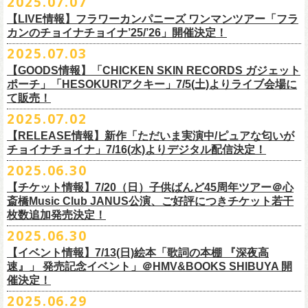
2025.07.07
出演：フラワーカンパニーズ、FUNKIST、RED JETS、THE
EN3 真冬の盆踊り
■7月8日(火)18:00〜19:00 FM COCOLO「おとといラジオ」
ゲスト：加藤ひさし、古市コータロー(THE COLLECTORS)
＊「ザッツオーライ」
SANDMA（O.A）
【LIVE情報】フラワーカンパニーズ ワンマンツアー「フラ
＊鈴木圭介、グレートマエカワ コメントOA！
9/20(土)「フラカンの日本武道館 Part2 〜超・今が旬〜」開催に向け、た
https://www.youtube.com/watch?
https://SPACESHOWERFUGA.lnk.
v=kTtAgK2Iq4A&t=2345s
to/thatsallright
カンのチョイナチョイナ’25/’26」開催決定！
チケット料金：前売:¥5000 ※入場時別途ドリンク代¥600要
encore2
https://x.com/ototoi_radio
くさんの人にフラカンの魅力を届けてくださいね！
2025年9月20日(土)開催、フラワーカンパニーズ日本武道館ワンマンライ
プレイガイド：
https://eplus.jp/sf/detail/4369140001
EN4 NUDE CORE ROCK’N’ROLL
2025.07.03
ブ「フラカンの日本武道館 Part2 〜超・今が旬〜」オフィシャルグッズ
■vol.2
＊「すべての若さなき野郎ども」
スペシャルグッズ内容；
を一挙公開！
ゲスト：Hump Back
https://SPACESHOWERFUGA.lnk.
to/subetenowkasanakiyaroudomo
【GOODS情報】「CHICKEN SKIN RECORDS ガジェット
◎世界でひとつだけのフラカンオリジナルTシャツ（「フラカンの日本武
そして、本日より、事前通販受付をスタートいたします。
https://www.youtube.com/watch?
v=6XTayyWwFP0&t=6s
ポーチ」「HESOKURIアクキー」7/5(土)よりライブ会場に
道館 Part2」ライブ写真をプリント・デザインしたTシャツ）：1名様
て販売！
＊「友達100万人」
◎「フラカンの日本武道館 Part2」グッズ サイン入り（何が届くかはお
一部商品は製造に時間を要するため、7/22(火)より生産開始となります。
■vol.3
https://SPACESHOWERFUGA.lnk.
to/tomodachihyakumannin
2025.07.02
フラワーカンパニーズ 新作グッズが登場！
楽しみ）：5名様
それを踏まえ、【7/21(月祝)23:59まで】にご注文いただいた超早期ご購
ゲスト：根本要（スターダスト☆レビュー）
◎うつみようこ＆YOKOLOCO BAND
【RELEASE情報】新作「ただいま実演中/ピュアな匂いが
入対象の方には、確実にお届け＆超早期ご注文特典ステッカー（裏面に
https://www.youtube.com/watch?
v=OMoBtAjSn-w
日時：12/23(火)Open 18:00 / Start 19:00
チョイナチョイナ」7/16(水)よりデジタル配信決定！
充電器やケーブル、モバイルバッテリーなどまとめて持ち運びできる
※キャンペーン参加にはXアカウントが必要となります。
メンバーからのお礼メッセージ入り）をお付けいたします！
会場：京都磔磔
2025.06.30
「CHICKEN SKIN RECORDS ガジェットポーチ」、
※賞品の選択は出来ません。予めご了承ください。
■vol.4：山里亮太（南海キャンディーズ）
フラワーカンパニーズが20枚目のアルバム『正しい哺乳類』
を今年1月に
チケット料金：前売¥5000 / 当日¥5500
7/9(水)に発売する企画アルバム『HESOKURI ～オリジナルアルバム未収
【チケット情報】7/20（日）子供ばんど45周年ツアー＠⼼
7/22(火)以降のご注文＆公演当日ご購入の方にもなるべくお届けできるよ
https://youtube.com/live/_ipE-
Na37yY
リリースしたばかりの中、早くも新曲2曲を制作！
チケット取り扱い：
録集～』発売を記念した「HESOKURIアクキー」、
斎橋Music Club JANUS公演、ご好評につきチケット若干
★応募方法
う製作したいと思いますが、商品によって、場合によっては完売となる
そのタイトルは「ただいま実演中」と「
ピュアな匂いがチョイナチョイ
・磔磔店頭（販売中）
こちらの2種を
7/5(土)フラワーカンパニーズ アコースティック・ワンマ
枚数追加発売決定！
1.キャンペーン公式ページ
https://flowercompanyz.mixlist.app/
にアクセ
可能性がございます。ご希望の方はどうぞお早めにご注文ください！
■vol.5
ナ」。
・7/12(土)10:00〜7/24(木)23:59 イープラスプレオーダー
ンツアー 「フォークの爆発2025～座って演奏するスタイルです～」＠
喜
2025.06.30
スします。
ゲスト：大槻ケンヂ（筋肉少女帯/特撮/オケミス）
出来立てほやほやの今2曲をダブルAサイドシングルとして7/
16(水)にデジ
・8/9〜 一般発売（イープラス）
多方 大和川酒造北方風土館 より販売致します！
2.キャンペーン公式ページで、Spotifyの特別プレイリストを作成。
https://www.youtube.com/watch?
v=1EMet2dx9d4
タル配信することが決定！
【イベント情報】7/13(日)絵本「歌詞の本棚 『深夜高
イープラス販売URL（プレオーダー・一般共通）
3.作成したプレイリストを
#フラカンプレイリスト
をつけてXでシェア。
◎「フラカンの日本武道館 Part2 〜超・今が旬〜」オフィ
速』」 発売記念イベント」＠HMV&BOOKS SHIBUYA 開
https://eplus.jp/sf/detail/
4361520001-P0030001
4.フラワーカンパニーズ公式Xのキャンペーンポストをリポストして完了
■vol.6
催決定！
どうぞお楽しみに！
シャルグッズ事前通販ページ
◎「チョイナチョイナトートバッグ」
価格：¥2,000(税込)
です。
ゲスト：TOSHI-LOW（BRAHMAN）
2025.06.29
カラー：ストーンブルー、スモーキーピンク
https://capitalradioone.jp/
SHOP/387158/list.html