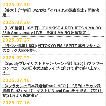
超・今が旬〜』を9月20日(土)
に開催するフラワーカンパニーズが、
今年1
2025.07.30
https://funky802.com/masters/
思うことが、バンドの未来につながる〜」
10月25日(土) 熊本Django 16:30/17:00
■vol.2
年ぶりのフラカンの武道館ライブも、「思い出」という箱にはなかなか
月より月１配信のYouTube番組『月刊フラカン武道館 Part2』をスター
https://media.wakasa.jp/articles/diymusic/1504/
10月26日(日) 長崎ホンダ楽器 15:30/16:00
ゲスト：Hump Back
【鈴木圭介情報】8/27(水)「それぞれの深夜高速」開催決
収まらないだろうし、収めるべきじゃない。これはきっと新しいはじま
ト、8回目のゲストとして、
四星球の出演が決定！
来月9月20日(土)、10年ぶり2度目の日本武道館公演『
フラカンの日本武道
＊「フラカンの日本武道館 Part2 オフィシャルガチャ」につきまして
11月3日(月・祝) 渋谷duo MUSIC EXCHANGE 15:15/16:00
定！
https://www.youtube.com/watch?
v=6XTayyWwFP0&t=6s
り。これからフラワーカンパニーズは、さらに凄いことになるだろう。
館 Part2 〜超・今が旬〜』を開催するフラワーカンパニーズ、
武道館前
・500円玉専用となりますので、
ご利用予定の方は500円玉をご用意くだ
11月8日(土) 徳島club GRINDHOUSE 16:30/17:00
絶対にそうなるだろう。
2025.07.30
番組スタート直前スペシャルのvol.0としてスキマスイッチ、
第１回目の
苦しい夜を乗り越えて来た芸人さんがそれぞれの夜を語り〈深夜高速〉
最後のワンマンライブとして開催する8月24日(日)「
横浜ストーリー 〜武
さい（
他の硬貨は使用不可）
11月9日(日) 米子AZTiC laughs 15:30/16:00
■vol.3
ゲストとしてTHE COLLECTORSの加藤ひさし(vo)と古市コータロー(
g)、
【LIVE情報】10/5(日)「FUNKIST & RED JETS & MAIRO
を熱唱するライブ、今年も開催決定！
道館前の一撃〜」＠F.A.D YOKOHAMA（会場チケット完売）
の模様がニ
・お一人様1回のお並びにつき5回しまでとさせていただきます
11月15日(土) 福井CHOP 16:30/17:00
◎「少しだけピュアなチョイナロンT」
ゲスト：根本要（スターダスト☆レビュー）
◎フラワーカンパニーズ「フラカンの日本武道館 Part2 〜超・今が
第２回目にHump Back、第３回目はスターダスト☆レビューの根本要、
25th Anniversary LIVE」＠富山MAIRO 出演決定！
コニコ生放送にて独占生中継されることが決定！
11月16日(日) 神戸VARIT. 15:30/16:00
https://www.youtube.com/watch?
v=OMoBtAjSn-w
価格：¥4,000（税込）
旬〜」
第４回目は南海キャンディーズの山里亮太、
第５回目は筋肉少女帯の大
2025.07.27
◎「それぞれの深夜高速」
11月29日(土) 名古屋E.L.L 16:30/17:00
ボディカラー：ホワイト
2025年9月20日(土)＠日本武道館 OPEN 15:30 START 16:30
槻ケンヂ、
第６回目はBRAHMANのボーカル・TOSHI-LOW、
そして第７
【日時】2025年8月27日（水）18:40開場 19:00開演
ライブの一部はどなたでも無料で視聴が可能、
ニコニコプレミアム会員
【ラジオ情報】8/31(日)TOKYO FM「SPITZ 草野マサムネ
11月30日(日) 静岡サナッシュ 15:30/16:00
■vol.4：山里亮太（南海キャンディーズ）
素材 ： 綿100％
回目はラッパー・シンガーソングライターのNovel Coreを招きお届けして
今年12月末をもって営業終了となる大分のライブハウスT.O.P.S
【会場】下北沢・小劇場B1
に登録するとライブ全編、
見逃し配信が視聴可能となります。
のロック大陸漫遊記」
12月6日(土) 宇都宮HEAVEN’S ROCK VJ-2 16:30/17:00
https://youtube.com/live/_ipE-
Na37yY
サイズ：S / M / L / XL /XXL
＜SET LIST＞
きた今番組（全回アーカイブ配信中）。
BittsHALLにて、フラワーカンパニーズのワンマンライブが決定！
【出演者】MC：東京03角田 特別審査員：フラワーカンパニーズ鈴木
12月7日(日) 水戸LIGHT HOUSE 15:30/16:00
2025.07.23
＜製品サイズ＞
SE Eeyo
第８回目となる今回のゲストは、”日本一泣けるコミックバンド”
、四星球
■8月31日(日)21:00〜21:55 TOKYO FM「SPITZ 草野マサムネのロック大
ゲスト：4名
武道館公演を１ヶ月後に控えたフラカンの盛り上がり必至の貴重な
ライ
12月13日(土) 盛岡CLUB CHANGE WAVE 16:30/17:00
■vol.5
S ： 身丈65cm / 身幅49cm / 肩幅42cm / 袖丈 60cm
1 少年卓球
【Spotifyプレイリストキャンペーン♪🎧】9/20(土)フラワー
を招聘！
陸漫遊記」
9/2(火)大阪GORILLA HALL OSAKAで開催される｢802 Jungle Attack Vol.6
◎「フラワーカンパニーズLIVE〜サンキューBitts〜」
【料金】￥3,500-（税込・整理番号付き自由席）
ブ、どうぞお見逃しなく！
12月14日(日) 弘前KEEP THE BEAT 15:30/16:00
ゲスト：大槻ケンヂ（筋肉少女帯/特撮/オケミス）
M ： 身丈69cm / 身幅52cm / 肩幅45cm / 袖丈62cm
2 ピースフル
カンパニーズの日本武道館ライブに向けて皆で盛り上がろ
＊鈴木圭介、グレートマエカワ ゲスト出演決定！
-フラカン武道館壮行会-｣にフラワーカンパニーズの出演が決定！
日時：2025年11月24日(月祝) OPEN15:30/START16:00
【発売日】Livepocket
12月21日(日) 京都磔磔 15:30/16:00
https://www.youtube.com/watch?
v=1EMet2dx9d4
う！
L ： 身丈73cm / 身幅55cm / 肩幅48cm / 袖丈63cm
3 ただいま実演中
20年以上にわたる付き合いで、
先輩後輩の枠を超えた関係性の2組。四星
壮行会、ありがとうございます！嬉涙
会場：大分T.O.P.S BittsHALL
・7月30日（水）21:00 先行抽選受付開始（～8月12日（火）11:00
＊配信詳細
12月22日(月) 京都磔磔 18:30/19:00
XL ： 身丈77cm / 身幅58cm / 肩幅52cm / 袖丈64cm
4 ライトを消して走れ
2025.07.18
球にことあるごとに”
危機”を救ってもらってきたフラカン、
さらに現在展
※全国38局ネット＞
各放送局のオンエア日時は番組公式サイトでご確認
チケット料金：前売¥5,200(税込/整理番号付/ドリンク代別)
迄）・8月16日（土）11:00 一般発売開始
◎フラワーカンパニーズ「横浜ストーリー〜武道館前の一撃〜」＠
F.A.D
2026年
■vol.6
XXL：身丈81cm / 身幅63cm / 肩幅56cm / 袖丈65cm
5 アメジスト
開中のフラカンの楽曲全曲レビュー企画「
フラカンの音楽目録」でボー
ください
◎｢802 Jungle Attack Vol.6 -フラカン武道館壮行会-｣
チケット発売日：9月27日(土)
【#フラカンの日本武道館Part2 INFO.】『月刊フラカン武
【お問い合わせ】
YOKOHAMA
1月17日(土) 長野CLUB JUNK BOX 16:30/17:00
ゲスト：TOSHI-LOW（BRAHMAN）
※上記サイズはあくまでも目安の寸法です
6 夜空の太陽
カル・
北島康雄をプロのライター陣に交じってreviewerに抜擢す
るなど、
https://www.tfm.co.jp/manyuki/
日時：9月2日(火)18:15 OPEN / 18:45 START
道館 Part2』vol.7、ゲストにNovel Core氏を迎え、7/21(月
プレイガイド：
SLUSH-PILE. 03-6451-0554
配信日時：8月24日（日）16:00 START（10分前より準備開始）
1月18日(日) 千葉LOOK 15:30/16:00
https://youtu.be/Z9wrtIqELqE
mc
四星球に対しての信頼度が絶大なフラカンメンバー。
とにかくお互いへ
祝)21時より配信決定！
会場：大阪 GORILLA HALL OSAKA
https://eplus.jp/sf/detail/
4383810001-P0030001
視聴URL：
https://live.nicovideo.
jp/watch/lv348512764
1月24日(土) 高知X-pt. 16:30/17:00
7 馬鹿の最高
の思いが溢れる1時間！
出演：
2025.07.16
＊本ライブの一部はプレミアム会員限定視聴となります。
1月25日(日) 広島SECOND CRUTCH 15:30/16:00
■vol.7
8 最高の夏