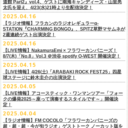
道館 Part2』vol.4、ゲストに南海キャンディーズ・山里亮
問い合わせ：松阪M’AXA
・近隣店舗・近隣の施設・お客様へご迷惑となりますので、施設内外・
12月6日(土) 宇都宮HEAVEN’S ROCK VJ-2 16:30/17:00
◎TALK LIVE「ハルキとジョーとベースと猫と〜グレートなゲストと共
プレGOODS第四弾となる「フラカンの日本武道館 Part2 pre フェイスタ
のライブ、本編の最後に演奏された“東京タワー”のポエトリー調の部分
で開催される「ADAM at presents ADAM FEST2025 supported by
文に氏名、住所、貼っていただく（置いていただく）場所（できました
太氏を迎え、4/23(水)21時より生配信決定！
著者プロフィール
会場内外でのアーティストの入待ち、出待ち等の待機行為はご遠慮下さ
12月7日(日) 水戸LIGHT HOUSE 15:30/16:00
に〜」
オル」が完成！
で、体をぐっと鈴木圭介がいる方に向けて、まるで鈴木の呼吸を深く感
Recruiting Management」にフラワーカンパニーズの出演が決定！
ら具体的に）、必要数（ポスター、フライヤーそれぞれ）、意気込みな
丹下京子（たんげ きょうこ）
2025.04.16
・8月3日(日)
い。
12月13日(土) 盛岡CLUB CHANGE WAVE 16:30/17:00
【出演】
また、ラバーバンドの新色「パープル × ブルー」も登場！
じ取るようにギターを弾く竹安堅一の姿を見ながら、やはり僕は「うた
◎ムジカジャポニカ19th後の祭スペシャル！『ムジカの渇望2025～うつ
フラワーカンパニーズは7月12日(土)の出演となります。
どメッセージを書いて下記アドレス宛てご応募ください。
名古屋生まれ名古屋育ち。愛知県立芸術大学デザイン科卒業。
峰岸塾修
会場：広島・福山grandsoulcafe Guns’
・受付終了した場合は当HPでお知らせさせていただくため、受付状況確
12月14日(日) 弘前KEEP THE BEAT 15:30/16:00
ヒライハルキ(The Birthday)
4/19(土)「正しい哺乳類ツアー2025」＠広島CLUB QUATTRO 公演より販
とは不思議なものだ。演奏という行為は不思議なものだ」と感じた。
みようこ&Yokoloco Band！2days』
【ラジオ情報】フラカンのラジオレギュラーα-
どうぞお楽しみに！
了。TIS会員。
TVCMプランナー兼イラストレーターを20年ほど続け、
そ
時間：Open 15:30 / Start 16:00
認のためのお電話でのお問い合わせは固くお断りいたします。
12月21日(日) 京都磔磔 15:30/16:00
ナガイケジョー(SCOOBIE DO)
売開始いたします。
STATION『CHARMING BONGO』、SPITZ草野マサムネが
いちにちめ〜8/19(火)
2020年開催した「フラカンの横浜アリーナ」から続く＜フラカンの横浜
の後フリーランスに。雑誌『イラストレーション』（玄光社）
The
チケット料金：前売 ¥5,500（税込／全自由・整理番号付／ドリンク代別
・イベントチケットの分配、転売、複製、譲渡、偽造行為は一切禁止と
12月22日(月) 京都磔磔 18:30/19:00
2週連続ゲスト出演決定！
ゲスト : グレートマエカワ(フラワーカンパニーズ)
高崎CLUB Jammer’sは中央銀座と呼ばれるアーケード街の先端にあるラ
https://t.livepocket.jp/e/musica819
◎「ADAM at presents ADAM FEST2025 supported by Recruiting
ストーリー＞シリーズ、
◎【２回目もみんなでつくろう「フラカンの日本武道館
Choice入選 （和田誠選）、『HBファイルコンペ』藤枝リュウジ特別賞、
途要）
させていただきます。それらの行為が発覚した場合は無効とさせていた
2026年
【日程】2025年7月9日(水)
イブハウスで、外観も内装も、昔のアメリカ映画に出てくるバーのよう
4/25~19時発売
2025.04.16
Management」
今年は「〜武道館前の一撃〜」というサブタイトルを付し、
7/25(金)〜7/27(日)＠
北海道釧路市幸町緑地・耐震岸壁 特設ステージにて
Part2」
『
講談社出版文化賞』さしえ賞、『TIS公募展』入選など。新聞、
書籍、
一般チケット発売日：5月25日(日)
だき、入場をお断りいたします。
1月17日(土) 長野CLUB JUNK BOX 16:30/17:00
【会場】三軒茶屋GrapeFruitMoon (
http://grapefruit-moon.com/
)
なレトロな雰囲気の空間である。開場時間の前から、入り口前にはライ
ふつかめ〜8/20(水)
日時：7月12日(土)7月13日(日) 開場10:30 開演11:30 ※フラワーカンパ
8/24(日)F.A.D YOKOHAMAにて開催することが決定！
開催される「SET YOU FREE IN KUSHIRO KIRI FESTIVAL 2025」 に
【LIVE情報】NakamuraEmi × フラワーカンパニーズ！
雑誌、パッケージ、広告、
webなど幅広いジャンルで活動中。俳句、落
今年結成20周年を迎えるThe Birthdayがクラブクアトロ4会場を廻るツア
プレイガイド：
・対象商品の営利・転売目的でのご購入は禁止しております。またイベ
1月18日(日) 千葉LOOK 15:30/16:00
“ポスター＆フライヤー大作戦～日本全国宣伝隊員大募集
【時間】OPEN18:30/START19:15
ブを待つ人だかりができていた。開演時間になり、まずステージ上にグ
https://t.livepocket.jp/e/musica820
ニーズの出演は7/12のみ
9/20(土)「フラカンの日本武道館 Part2 〜超・今が旬〜」まで１ヶ月を切
8/7(木)「No.8」Vol.3 ＠渋谷 spotify O-WEST 開催決定！
フラワーカンパニーズの出演が決定！
語、音楽、
海外ドラマが好き。
ー『Quattro×Quattro Tour’25』を開催、
イープラス
ント参加後、フリーマーケットサイト、フリマアプリ、インターネット
1月24日(土) 高知X-pt. 16:30/17:00
【料金】
今年1月より月１配信しているYouTube番組『月刊フラカン武道館
レートマエカワ、ミスター小西、竹安堅一が登場。そして少し間を鈴木
4/25~20時発売
～】
会場：静岡県浜松市浜名湖ガーデンパーク 屋外ステージ
ったタイミングでのワンマンライブ、どうぞお楽しみに！
フラカンは7/26(土)”フラカン武道館応援企画 IN KIRIFES”に出演致しま
2025.04.15
9/10(水)＠名古屋CLUB QUATTRO公演にフラワーカンパニーズの出演が
チケットぴあ
オークション等での売買、買取サービスのご利用も固く禁止いたしま
1月25日(日) 広島SECOND CRUTCH 15:30/16:00
・入場チケット￥3500(+DRINK)
Part2』、今月5回目のゲストとして、大槻ケンヂ氏の出演が決定！
圭介が姿を現し、ライブがはじまる。1曲目は『正しい哺乳類』の曲順と
開場 18:30 / 開演 19:30 前売 5000円 / 当日 5500円 （ドリンク代別途）
チケット：入場無料
※お渡しするポスターのサイズはB3サイズ、フライヤーはB5サイズを予
す。
決定しました！
【LIVE情報】4/26(土)「ARABAKI ROCK FEST.25」四星
ローチケ
す。
1月27日(火) 四日市CLUB CHAOS 18:30/19:00
【予約&チケット】
同じく“ ラッコ！ラッコ！ラッコ！”。 エネルギッシュなバンドの演奏
※着席・自由・立ち見 (整理番号あり)
問い合わせ：株式会社ジェイルハウス TEL052-936-6041
◎「横浜ストーリー 〜武道館前の一撃〜」
定しております
球ステージに鈴木圭介の出演決定！
問い合わせ：キャンディー・プロモーション
・イベントチケットの再発行はいたしませんのでご注意ください。
1月31日(土) 札幌近松 16:30/17:00
■入場チケット予約URL :
https://tiget.net/events/398505
番組スタート直前スペシャルのvol.0としてスキマスイッチ、第１回目の
と、それまで会場にたぎっていたソワソワとした熱気がぶつかり、パー
その他詳細：
日時：8月24日(日)Open 15:30 / Start 16:00
◎
「SET YOU FREE IN KUSHIRO KIRI FESTIVAL 2025」
一般発売に先がけ、チケットオフィシャル先行受付が本日よりスター
・都合により、内容等の変更・イベント中止となる場合がございますの
2月4日(水) 下北沢シェルター 18:30/19:00
2025.04.05
[予約受付開始 : 5/9(金)21:00〜]
ゲストとしてTHE COLLECTORSの加藤ひさしさん(vo)と古市コータロー
ンッ！と弾けるような盛り上がりでライブは幕を開けた。続けて “アイデ
◎8/18（月）名古屋得三
公式サイト：
http://www.adamfest.com/
会場：神奈川・F.A.D YOKOHAMA
募集期間：2025年5月10日(土)〜 在庫がなくなりましましたら募集を終了
日程：
7月26日(土)
ト。
全公演共通：高校生以下は当日¥2,000キャッシュバック（
当日年齢を証
で予めご了承ください。
2月14日(土) 大阪バナナホール 16:30/17:00
☆別途1ドリンクオーダー
さん(g)、第２回目にHump Back、第３回目はスターダスト☆レビューの
ンティティ”。《ラッコ ラッコ ラッコ》とか《プカプカプーカ》といった
うつみようこ & YOKOLOCO BAND
【LIVE情報】アコースティック・ワンマンツアー「フォー
チケット料金：前売 ¥5,200(税込/整理番号付/ドリンク代別途要)
させていただきます
会場：
北海道釧路市幸町緑地・耐震岸壁 特設ステージ
お見逃しなく！！
明できるもの（学生証、保険証など）
のご提示が必要となります）
・安全面、警備強化の一環と致しまして、ボディチェックを実施させて
2月15日(日) 岡山ペパーランド 15:30/16:00
☆整理番号順入場
根本要さん、そして第４回目は南海キャンディーズの山里亮太さんをを
シンプルな言葉を連呼していた“ ラッコ！ラッコ！ラッコ！”とは打って変
[うつみようこ (vo.g)竹安堅一(g)オクノシンヤ(key)
クの爆発2025～座って演奏するスタイルです～」開催決
前売￥5,200（税込、ドリンク代別、オールスタンディング）
応募方法：メールにて、アドレス＜
flowerotegami@gmail.com
＞宛に以
出演：フラワーカンパニーズ、THE NEAT BEATS、PIGGS
いただく場合がきます。ご了承ください。
2月21日(土) 別府Copper Ravens 16:30/17:00
☆お一人様2枚まで
お招きしお届けしてきた今番組（全回アーカイブ配信中）、第５回目と
わり、鈴木のボーカルはぼそぼそとした独り言のような落ち着いたトー
定！
グレートマエカワ(b)クハラカズユキ(ds)]
※高校生以下は当日￥2,000キャッシュバック （当日年齢を証明できるも
下をご記入の上、ご応募ください
そのほか詳細：KUSHIRO KIRI FESTIVAL公式
◎The Birthday (クハラカズユキ, ヒライハルキ, フジイケンジ)
・当日メディアによる取材が入り、映り込み等がある場合がございま
2月22日(日) 福岡CB 15:30/16:00
【ご注意】
なる今回のゲストは、筋肉少女帯や特撮のボーカルで、作家としても活
ンへ。しかし曲が進むにつれ、徐々に力強さを増していく演奏やコーラ
18:30open 19:30start
大阪千日前ユニバースにてジャンピング乾杯トークショー開催！
2025.04.04
の(学生証、保険証など)のご提示が必要となります）
（上記アドレスからの返信が届くよう、設定のご確認を必ずお願い致し
HP
https://www.kushirokirifestiva
l.com/
『Quattro×Quattro Tour’25』
す。予めご了承ください。
2月24日(火) 豊橋Club KNOT 18:30/19:00
※お客様へのお願い
躍する大槻ケンヂさんを招聘。
スに合わせて、観客たちの拳も突き上がっている。さらに“ラー・ブルー
予約￥5,000 当日￥5,500
ライブ演奏はまったくありません。
一般発売日:6月29日(日)
ます）
【ラジオ情報】FM COCOLO「フラワーカンパニーズの
日時：2025年9月10日（水）Open 18:00 / Start 19:00
・イベント当日の撮影・録音・録画および、店内での飲食は一切禁止と
2月28日(土) 新潟GOLDEN PIGGS BLACK 16:30/17:00
近隣は住宅街となっておりますので集合時間直前にご来店ください。
常にフラカンを”若手”と評するオーケンさん、2度目の武道館ライブに向
ス”、“アメジスト”へと続く。“アメジスト”の《炊き立てのご飯の湯気の下
※4/20情報公開・予約開始
ネクストロード 03-5114-7444 (平日14～18時)
＝＝＝＝＝＝＝＝＝＝＝＝＝＝＝＝＝＝
超・超・超・今が旬ラジオ」ゲストトーク ノーカット版を
会場：名古屋CLUB QUATTRO