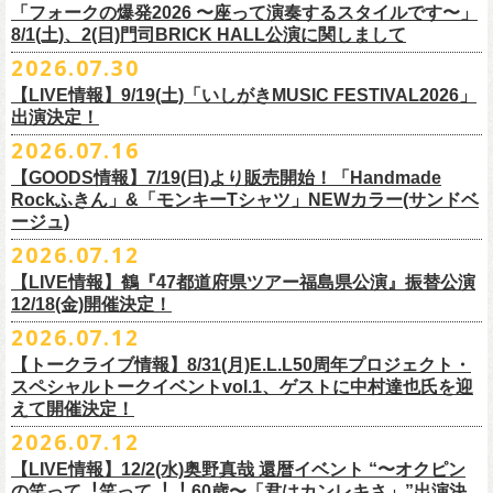
＠F.A.D YOKOHAMA 公演より販売開始致します。
「フォークの爆発2026 〜座って演奏するスタイルです〜」
8/1(土)、2(日)門司BRICK HALL公演に関しまして
こちらのグッズの売上全額を被災地復興など様々な支援を必要とされて
2026.07.30
令和8年熊本地震で被災された皆様には心よりお見舞い申し上げます
いる場所に寄付させていただきます。
【LIVE情報】9/19(土)「いしがきMUSIC FESTIVAL2026」
一日も早い復興、安全、安心が戻りますことを心よりお祈り申し上げま
支援金の寄付先、金額等につきましては、都度フラワーカンパニーズオ
出演決定！
す
フィシャルサイトにて改めてご報告致します。
2026.07.16
今週末8/1(土)、2(日)門司BRICK HALLにて予定しております「フォーク
皆さまのご安全と心身のご健康、被災地の一日も早い復旧・復興を心よ
【GOODS情報】7/19(日)より販売開始！「Handmade
の爆発2026 〜座って演奏するスタイルです〜」公演に関しまして、
Rockふきん」&「モンキーTシャツ」NEWカラー(サンドベ
りお祈り申し上げます。
本日現在開催させていただく予定です。
ージュ)
2026.07.12
7/19(日)「フォークの爆発2026 〜座って演奏するスタイルです〜」＠有
まだ九州地方では余震が続き、交通機関が麻痺している状況を鑑み、
【LIVE情報】鶴『47都道府県ツアー福島県公演』振替公演
楽町I’M A SHOW 公演より、またまたNEWグッズが登場！
もしチケットをお持ちの方で今回の公演へのご来場が難しい方につきま
12/18(金)開催決定！
エプロンからスタートした新たな企画「Handmade Rock」シリーズ第二
して、
2026.07.12
弾、「Handmade Rockふきん」の販売が決定！
そのまま未使用のチケットをお持ちいただけましたら、
延期となっておりました鶴『47都道府県ツアー福島県公演』の振替公演
そして、絶賛販売中の「モンキーTシャツ」にサンドベージュのボディに
【トークライブ情報】8/31(月)E.L.L50周年プロジェクト・
1年間（2027年8月まで）九州地方で今後発表されるワンマンツアー、ラ
が決定しました。
グリーンのプリントが夏らしいNEWカラーが追加！
スペシャルトークイベントvol.1、ゲストに中村達也氏を迎
イブで有効とさせていただきます。
合わせて、
振替公演にご来場が難しい方へ、
払い戻しのご案内もござい
ぜひチェックしてくださいね！
えて開催決定！
手続きなどは特にありませんが、入場整理番号のみ無効となりますこと
ますので、以下ご確認をお願い致します。
2026.07.12
（入場順最後のご案内となりますこと）、
何卒ご了承いただけますと幸いです。
＜延期日程＞
【LIVE情報】12/2(水)奥野真哉 還暦イベント “〜オクピン
■2026年4月19日（日） 鶴 5周⽬の47都道府県ツアー「鶴フェスへの道」
の笑って︕笑って︕︕ 60歳〜「君はカンレキさ」”出演決