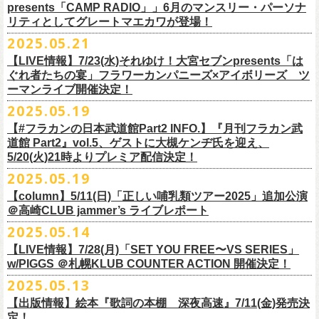
ネクストロード 03-5114-7444 (平日14～18時)
ム未収録集〜』を7月9日にリリースすることが決定！
https://www.youtube.com/watch?
v=kTtAgK2Iq4A&t=2345s
presents「CAMP RADIO」」6月のマンスリー・パーソナ
ての⼤切な曲がたくさんあると思います。
※宛名入れはひらがなのみとなります。（日付やメッセージ、イラスト
こちらの商品は受注生産販売となります（公演当日の販売は未定）。
合わせてお見逃しなく！
チケット料金：¥5,200(税込/整理番号付/
ドリンク代別途要)
全19曲75分、フルに収録された、これぞ真のとっておきの企画盤です。
リティとしてグレートマエカワが登場！
何より、メンバーにとっては全ての曲が⼤切な曲で、⼀年中⾏なってい
等は不可）
※全公演、高校生以下は当日¥2,000 キャッシュバック(当日年齢を証明で
どうぞお楽しみに！
■vol.2
るライブでは新旧問わず並列でセットリストに組み込まれ、今も⽣き続
※イベントの撮影・録音・録画（ライブ機能や画面録画含む）は一切禁
2025.05.21
今回3サイズをご用意（※写真 :鈴木圭介、グレートマエカワ S着用/ 竹安
＜番組情報＞
9月28日(日)岩手県盛岡市盛岡城跡公園を中心に開催される「いしがき
ラジオNikkei第１にて毎週木曜日21:30～22:10放
送「LOGOS
きるもの(学生証、
保険証など)のご提示が必要となります)
ゲスト：Hump Back
けています。
止とさせていただきます。
堅一 M着用/ミスター小西 L着用）、
『月刊フラカン武道館 Part2』
9月11日(木)、12日(金)＠仙台GIGSで開催されるスピッツ主催「ロックの
【LIVE情報】7/23(水)それゆけ！大宮セブンpresents「は
MUSIC FESTIVAL2025」にフラワーカンパニーズの出演が決定！
presents「CAMP RADIO」、
一般チケット発売日：
◎商品詳細
https://www.youtube.com/watch?
v=6XTayyWwFP0&t=6s
この全ての曲たちを改めてたくさんの⼈に知ってほしい、そんな気持ち
※整理番号での入場を予定しております。変更になる場合も御座います
前ポケット/背中部分にフラカンの日本武道館仕様のオリジナルタグ付
◾️vol.6
ほそ道2025」にフラワーカンパニーズの出演が決定！
ぐれ者たちの宴」フラワーカンパニーズ×アイボリーズ ツ
6月のマンスリー・パーソナリティをグレートマエカワが務めます ！
10/25〜12/22公演＞8月30日(土)
タイトル：HESOKURI ～オリジナルアルバム未収録集～
も込めて、
ので、予めご了承ください。
き、
ゲスト：TOSHI-LOW（BRAHMAN）
ーマンライブ開催決定！
フラワーカンパニーズの出演日は9月12日(金)になります。
チケットオフィシャル１次先行も本日よりSTART！
5月5 週目SPと6 月1週目、2週目の3本で豪華ゲストをお招きしお届けい
1/17〜3/14公演＞10月18日(土)
発売日：2025年7月9日
■vol.3
今回5名のライターさんと、四星球・北島康雄さんにご協⼒いただき、全
さらに、別途フラカンオリジナルデザインの布パッチをお付けします。
6月18日(水)21:00〜プレミア配信
2025.05.19
詳細は下記をチェック！
今年もやります！怒髪天との恒例”ジャンピング乾杯TOUR”！
たします。
品番：DQCL-3946
ゲスト：根本要（スターダスト☆レビュー）
曲レビュー企画を⾏うことになりました。
【対象商品】
（布パッチのデザインは後日！お楽しみに）。
本番URL：
https://youtu.be/Z9wrtIqELqE
5月31日(土)正午より、チケット先行受付もスタート！（〜6月10日
https://eplus.jp/ishigaki-fes/
今年は趣向を変えて、アコースティック＆トークコンサートで京都、甲
【#フラカンの日本武道館Part2 INFO.】『月刊フラカン武
価格：￥3,300(税込)
https://www.youtube.com/watch?
v=OMoBtAjSn-w
発売日：2025年7月11日(金)
(火)23:59まで）
府、松本にて開催決定！
道館 Part2』vol.5、ゲストに大槻ケンヂ氏を迎え、
収録楽曲：
「フラカンの音楽目録」reviewer
タイトル：歌詞（うた）の本棚 『深夜高速』
＊＊＊＊＊＊＊＊＊＊＊＊＊＊＊
＊アーカイブ配信中！
どうぞ、お見逃しなく！
◎「いしがきMUSIC FESTIVAL2025」
5/20(火)21時よりプレミア配信決定！
◎ラジオNikkei第１毎木21:30～22:10放
送
01. プライマル。
■vol.4：山里亮太（南海キャンディーズ）
天野史彬（ライター）
鈴木 圭介(著)/丹下 京子(絵)
事前販売受注期間：2025年6月28日(土)12:00〜7月20日(日)23:59まで
◾️vol.0 番組スタート直前スペシャル
日時：2025年9月28日(日)
本日よりHP先行も受付スタート！ぜひお早めに〜
「LOGOS presents「CAMP RADIO」」
2025.05.19
02. ハートのレース
https://youtube.com/live/_ipE-
Na37yY
大西健斗（ライター/SPICE編集部）
価格：￥2,200（税込）
受注受付url：web shop「ニワトリ堂」
ゲスト：スキマスイッチ
☆オフィシャル先行：5月31日（土）正午12:00〜6月10日（火）23:59
場所：岩手県盛岡市盛岡城跡公園を中心に開催
https://campradio.jp/
03．友達100万人
川上きくえ（ライター）
【column】5/11(日)「正しい哺乳類ツアー2025」追加公演
ISBN：9784845643035
https://flowercompanyzinc.stores.jp/
https://www.youtube.com/watch?v=BR4CmNuGCLg&t=28s
https://w.pia.jp/s/hosomichiofrock25of/
OFFICIAL SITE：
https://www.ishigaki-fes.jp/
☆HP先行
]10月19日（日）大阪城音楽堂にて開催される「OYZ NO YAON」＃007
5/29（木） 21:30～22:10；ゲスト・木村“Q太郎”至さん（ローディー）
04．そら（この空はあの空につながっている）
■vol.5
＠高崎CLUB jammer’s ライブレポート
北島康雄（四星球）
※対象商品は当日会場にてスタッフからお渡し致します。
お届け予定：9月10日(水)前後を予定
#いしがき2025
受付URL：
https://eplus.jp/jktour2
025-hp/
〜オヤジを愛したスパイ〜
6/ 5（木） 21:30～22:10；ゲスト・桜井秀俊さん（真心ブラザーズ
）
05. 青い吐息のように
ゲスト：大槻ケンヂ（筋肉少女帯/特撮/オケミス）
鈴木淳史（ライター）
2025.05.14
※こちら受注生産の商品となり、公演当日の販売は現状未定となってお
◾️vol.1
◎「ロックのほそ道2025」
#いしがきミュージックフェスティバル
受付期間：2025/5/30（金）21:00〜6/8（日）2
3:59
にフラワーカンパニーズの出演が決定！
※リピート放送：19日（木）21:30～22:10
06．セミ・ロング
https://www.youtube.com/watch?
v=1EMet2dx9d4
兵庫慎司（ライター）
【ローソンチケット】
ります。
ゲスト：加藤ひさし、古市コータロー（THE COLLECTORS）
日時：2025年9月12日(金) 17：15／18：00
【LIVE情報】7/28(月)「SET YOU FREE〜VS SERIES」
購入枚数制限：お1人様1公演につき4枚まで
6/12（木） 21:30～22:10；ゲスト・フミさん（POLYSICS） ※リピー
07. 天の神さまの言うとおり
ご購入はコチラから＞＞
購入を希望される方は事前販売受注期間内にてご注文ください。
https://www.youtube.com/watch?v=kTtAgK2Iq4A&t=2345s
会場：仙台GIGS
w/PIGGS ＠札幌KLUB COUNTER ACTION 開催決定！
只今から先行受付も開始！お申し込みはコチラ〜
ト：26日（木）21:30～22:10
08. スターな男
■vol.6
本日6/20(金)より「
フラカンの音楽目録」
と付したInstagramのオリジナ
※受付開始までにURL表示致します※
＊＊＊＊＊＊＊＊＊＊＊＊＊＊＊
出演：キタニタツヤ/SPITZ/フラワーカンパニーズ/Laura day
2025.05.13
◎「ジャンピング乾杯TOUR 2025 “山あり谷あり歌声一座のアコースティ
https://eplus.jp/ynks/
09．アンテな
ゲスト：TOSHI-LOW（BRAHMAN）
ルアカウントにて随時公開していきます！
喜多方、東京、松阪、福山の４箇所を回る、
フラワーカンパニーズの恒
■vol.2
romance（五十音順）
ック＆トークコンサート”」
＊発券手数料がお得
＊Radikoの「RN」にて全国でお聴きいただけます。
10. ザッツオーライ
【出版情報】絵本『歌詞の本棚 深夜高速』7/11(金)発売決
https://youtu.be/Z9wrtIqELqE
例アコースティック企画「
フォーク
の
爆発
2025 ～座って演奏するスタイ
※イベントチケットは、電子チケットでのお引き取りとなります。
テレビ埼玉の人気番組「それゆけ！大宮セブン」から誕生した芸人バン
◎「フラカンのオーバーオール」*オリジナル布パッチ付き
ゲスト：Hump Back
料金：1Fスタンディング／2F指定席/2F後方スタンディング ￥7,500-
10/17(金)名古屋DIAMOND HALLにて、フラワーカンパニーズ
9月4日(木)京都・磔磔 18:30/19:00 （問）清水音泉 06-6357-3666 (平日
＊全国LOGOSショップ店内でも放送されます。
11. 夜汽車のブルース
定！