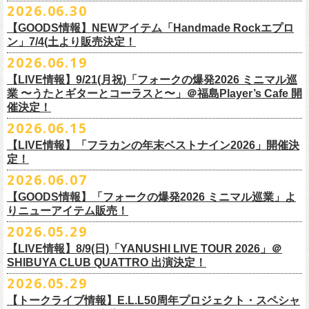
その他詳細：OFFICIAL SITE：
https://www.ishigaki-fes.jp/
2026.06.30
水音泉
☆最速先行受付スタート！
カラー：レッド , ブルー
済チケット
をお持ちの方はそのまま使用可能となります。
2026年
9月2日〜6日に開催される
スマイリー
原島さんのイベント
湯仲間販売所
https://eplus.jp/sf/detail/4579890001-P0030001P0030002?
【GOODS情報】NEWアイテム「Handmade Rockエプロ
素材：綿 100％
「SMILEY’S CONNECTION スマイリー原島 BIRTHDAY FESTIVAL
#いしがき2026
チケットぴあ
ン」7/4(土より販売決定！
P6=001&P1=0402&P59=1&block=true
サイズ：28 × 28 cm
6days ～ ハメチ a-GOGO CARNIVAL!!～」出演決定！
【チケットぴあにてご購入のお客様】
#いしがきミュージックフェスティバル
イープラス
その他詳細：イベントオフィシャルサイト
https://shelter35th.com/
生地：8重ガーゼふきん
2026.06.19
フラワーカンパニーズは
＜
day
２下北沢
CLUB Que
編＞
9月3日(木)下北沢
払戻方法は、
チケットの受取方法や支払方法などにより異なります。
7/4(土)「フォークの爆発2026 〜座って演奏するスタイルです〜」＠倉敷
ローチケ
問い合わせ：HOTSTUFF 050-5211-6077(平日12:00-18:00)
CLUB Queに出演致します。
下記 URL よりどの払戻方法になるのか確認してください。
【LIVE情報】9/21(月祝)「フォークの爆発2026 ミニマル巡
新渓園敬倹堂より、グッズにNEWアイテムが登場！
業 〜うたとギターとコーラスと〜」＠福島Player’s Cafe 開
http://t.pia.jp/guide/refund.
jsp
新たな企画「Handmade Rock」シリーズ第一弾として、初アイテム、エ
・11/1(日)名古屋クラブクアトロ OPEN 15:15 START 16:00 問：
催決定！
<お問合せ> チケットぴあ
http://t.pia.jp/help/
index.jsp
プロンを販売いたします！
JAIL HOUSE
2026.06.15
お料理の時だけでなく、お掃除やDIY作業の時など、いろんなシチュエー
チケットぴあ
【イープラスにてご購入のお客様】
ションでご利用いただけるおすすめアイテムです。
イープラス
【LIVE情報】「フラカンの年末ベストナイン2026」開催決
12/2(水)恵比寿LIQUIDROOMで開催される奥野
真哉さんの祝・還暦イベン
9/22(火祝)富山駅周辺5会場で開催されるサーキットフェス「back on live
払戻方法は、チケットの受取方法や支払方法により異なります。
ぜひチェックしてくださいね！
定！
ローチケ
トにフラワーカンパニーズの出演が決定！
FES 2026 能登半島災害復興支援」にフラワーカンパニーズの出演が決
詳細は下記の払戻方法チャートをご確認ください。
2026.06.07
グレートマエカワ、竹安堅一が参加するうつみようこ＆Yokoloco Bandも
定！
＜公演変更／延期 払戻方法確認チャート＞
＜全公演共通＞
【GOODS情報】「フォークの爆発2026 ミニマル巡業」よ
ハウスバンドとして参加いたします。
チケット完売となっておりました7/11(土)開催「
フォークの爆発2026 〜
出演する会場など詳細は後日発表となります。
払戻方法確認チャート
http://eplus.jp/
refund2/
チケット料金：前売￥5,700(税込/ドリンク代別途要)
りニューアイテム販売！
みんなで盛大にお祝いしましょう♪
座って演奏するスタイルです〜」岐阜・郡上八幡Club Layla 公演につき
質問に答えながらご自身の状況を確認してください。 適切な払戻方法を
※高校生以下は当日¥2,000キャッシュバック（当日年齢を証明できるも
まして、限定枚数となりますが＜立ち見席＞
2026.05.29
の追加販売を行うことが決
どうぞお楽しみに！
ご覧になれます。
の（学生証、保険証など）のご提示が必要となります）
6/8(月)からスタートする「フォークの爆発2026 ミニマル巡業 〜うたとギ
◎奥野真哉 還暦イベント “〜オクピンの笑って︕笑って︕︕ 60歳〜「君
定しました。
【LIVE情報】8/9(日)「YANUSHI LIVE TOUR 2026」＠
e+Q＆A ページ：
https://eplus.jp/qa/
チケット完売となっておりました7/5(日)開催「フォークの爆発2026 〜座
一般チケット発売日：8月8日(土)
ターとコーラスと〜」にて、ラッコシリーズのニューアイテムの販売が
◎「モンキーTシャツ」
はカンレキさ」”
◎「back on live FES」
SHIBUYA CLUB QUATTRO 出演決定！
って演奏するスタイルです〜」兵庫・神戸クラブ月世界 公演につきまし
決定！
価格：￥3,700(税込)
日時：2026年12月2日(水) 開場18:00 / 開演19:00
◎「フォークの爆発2026 〜座って演奏するスタイルです〜」
日程：2026年9月22日(火祝)
て、限定枚数となりますが＜2F立ち見席＞の追加販売を行うことが決定
2026.05.29
【ローソンチケットでご購入で、紙チケットをご選択のお
さらに、完売御礼となった「レッツけんこうアンブレラチャーム」（ラ
ボディ：ビッグシルエット
会場：恵比寿 LIQUIDROOM
7/11(土)岐阜・郡上八幡Club Layla 開場16:30/開演17:00
会場：
しました。
ンダム）がイエローver.で販売再開決定！
客様】
カラー：ホワイト、アシッドブルー、
[NEWカラー！]
サンドベージュ
【トークライブ情報】E.L.L50周年プロジェクト・スペシャ
チケット：
追加チケット＞立ち見席 ￥5,500（税込/ドリンク代別）
・富山MAIRO