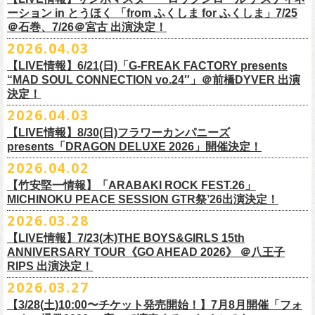
一般チケット前売5,000円/ 当日5,500円
ネクストロード 03-5114-7444 (平日14～18時)
ーション in とうほく 「from ふくしま for ふくしま」7/25
https://rainbowhill.jp/
＊鶴オフィシャルサイト：
https://afrock.jp/
ーーーーー
＠石巻、7/26＠宮古 出演決定！
鈴木実貴子ズ自主企画イベント『心臓の騒音』にフラワーカンパニーズ
2026.04.03
・7月2日(木)＠荻窪TOP BEAT CLUB
＜振替公演・チケットの払い戻しについて＞
の出演が決定！
*ワンマン
【LIVE情報】6/21(日)「G-FREAK FACTORY presents
・現在、振替日程、および各公演のチケット払い戻しに関する詳細を調
本日よりオフィシャル先行もスタート！どうぞお見逃しなく〜
本日4月23日(木)に結成37周年を迎えたフラワーカンパニーズ、自身初と
OPEN：19:00 / START：19:30
“MAD SOUL CONNECTION vo.24″」＠前橋DYVER 出演
整しております。 決定次第、改めて各バンドの公式サイトおよび公式
なるクラブクアトロ・ワンマンツアーの開催が決定！
決定！
前売：¥5,000 / 当日：¥5,500 ＋1DRINK(¥700)
SNS等にてご案内いたしますので、今しばらくお待ちください。
◎鈴木実貴子ズ自主企画イベント『心臓の騒音』
https://topbeatclub.com/schedule/?month=202607
2026.04.03
・お手持ちのチケット（紙・電子共に）は、詳細が発表されるまでその
日程：12月3日(木)
◎フラワーカンパニーズ 「フラカンのクアトロツアー2026」
まま大切に保管していただきますようお願い申し上げます。振替公演や
【LIVE情報】8/30(日)フラワーカンパニーズ
時間：開場 18:30 開演 19:00
10/10(土)渋谷クラブクアトロ OPEN 16:15 START 17:00 問：ネク
払い戻しの際に必要となります。
presents「DRAGON DELUXE 2026」開催決定！
会場 ：新代田FEVER
ストロード
2026.04.02
料金：4,500円（税込/ドリンク代別/整理番号有）
10/24(土)広島クラブクアトロ OPEN 16:15 START 17:00 問：キャ
改めて万全の体制で、鶴とともにライブをお届けできたらと思いますの
出演：鈴木実貴子ズ / フラワーカンパニーズ
ンディー・プロモーション
【竹安堅一情報】「ARABAKI ROCK FEST.26」
で、ご理解のほど、何卒宜しくお願い致します。
フラワーカンパニーズのベーシスト兼リーダー兼社長、グレートマエカ
一般チケット発売日：8月23(土)
MICHINOKU PEACE SESSION GTR祭’26出演決定！
10/25(日)梅田クラブクアトロ OPEN 15:15 START 16:00 問：清水
ワの57歳の誕生日を記念し、7年ぶりの奄美大島で、誕生日会&前夜祭開
問い合わせ：VINTAGE ROCK std. 03-5787-5350 （平日12:00～17:00）
音泉
2026.03.28
催決定!
https://vintage-rock.com/
11/1(日)名古屋クラブクアトロ OPEN 15:15 START 16:00 問：JAIL
お待たせしました！怒髪天との恒例”ジャンピング乾杯TOUR”、もちろん
【LIVE情報】7/23(木)THE BOYS&GIRLS 15th
HOUSE
今年も開催決定！
ANNIVERSARY TOUR《GO AHEAD 2026》 ＠八王子
◎「フォークの爆発2026 ミニマル巡業 ～うたとギターとコーラスと～
＜全公演共通＞
みんなで足腰鍛えて挑みます〜
【オフィシャルサイト先行】
RIPS 出演決定！
GMBD前夜祭」
チケット料金：前売￥5,700(税込/ドリンク代別途要)
◎「レッツけんこうアンブレラチャーム」（ランダム）
受付期間：04/25(土)20:00～04/30(木)23:
59
2026.03.27
※ミニマル巡業とは『新たな試みとして歌とアコースティックギター一
※高校生以下は当日¥2,000キャッシュバック（当日年齢を証明できるも
価格：￥500(税込)
本日よりHP先行も受付スタート！お見逃しなく！！
▼受付URL
本とコーラスと小物の楽器などで構成するライヴ』です
【3/28(土)10:00〜チケット発売開始！】7月8月開催「フォ
の（学生証、保険証など）のご提示が必要となります）
仕様：チャーム4種（けいくん、まーちゃん、けんちゃん、
こにし）/アル
https://eplus.jp/suzukimikiko-
1203-flowercompanyz/
日時：2026年9月26日(土) 開場17:00 開演18:00