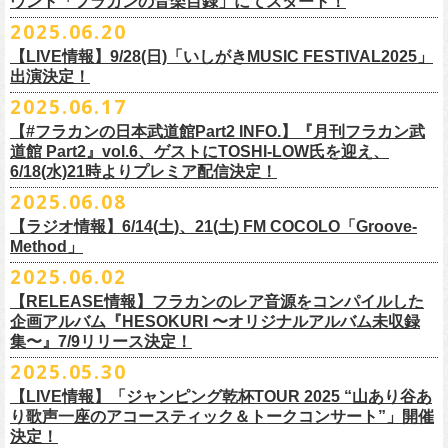
ウント「フラカンの音楽目録」にてスタート！
回ります！
2025.06.20
この度、これまでのweb shop【ニワトリ堂】サイトでの販売を終了し、
10年ぶり2回目となる日本武道館公演『フラカンの日本武道館 Part2 〜
限定的にSTORESでオープンしてきました【ニワトリ堂 2nd STORE】を
【LIVE情報】9/28(日)「いしがきMUSIC FESTIVAL2025」
武道館公演を経てさらに勢いを増してまわるフラカンの全国ツアー、
ど
超・今が旬〜』を9月20日(土)
に開催するフラワーカンパニーズが、
今年1
7/11(金)に発売される絵本『歌詞の本棚 深夜高速』の発売記念イベント
本店【ニワトリ堂】として移行、運営させていただくことになりまし
出演決定！
うぞお楽しみに！
月より月１配信のYouTube番組『月刊フラカン武道館 Part2』をスター
の開催が決定！
た。
2025.06.17
☆リリース詳細☆
ト、7回目のゲストとして、
ラッパー・シンガソングライターのNovel
◎フラワーカンパニーズ ワンマンツアー「フラカンのチョイナチョイ
フラワーカンパニーズ デジタルシングル
【#フラカンの日本武道館Part2 INFO.】『月刊フラカン武
Coreの出演が決定！
楽曲の歌詞に着目し、
気鋭のイラストレーターが自らのフィルターを通
☆フラワーカンパニーズ web shop【ニワトリ堂】
道館 Part2』vol.6、ゲストにTOSHI-LOW氏を迎え、
ナ’25/’26」
「ただいま実演中/ピュアな匂いがチョイナチョイナ」
して、
その世界観を絵本として再構築するプロジェクト、”歌詞（うた）
フラワーカンパニーズと怒髪天が出演する子供ばんどデビュー45周年祝
https://flowercompanyzinc.stores.jp/
6/18(水)21時よりプレミア配信決定！
2025年
収録曲：
番組スタート直前スペシャルのvol.0としてスキマスイッチ、
第１回目の
の本棚”。その第４弾としてフラワーカンパニーズ「深夜高速」が7/11(金)
うツアー子供ばんど「おかげさまで45周年 〜 祝！生存確認スペシャル
10月25日(土) 熊本Django 16:30/17:00
1. ただいま実演中
2025.06.08
ゲストとしてTHE COLLECTORSの加藤ひさし(vo)と古市コータロー(
g)、
に発売。
〜『弱きを助け強きを挫く』心強き後輩たちに支えられ（涙）」、
改めまして、どうぞ宜しくお願い致します。
◎「ライブでこんにちは！手ぬぐい」
◎「HESOKURIアクキー」
10月26日(日) 長崎ホンダ楽器 15:30/16:00
2. ピュアな匂いがチョイナチョイナ
第２回目にHump Back、第３回目はスターダスト☆レビューの根本要、
これを記念し、絵本の作画を担当してくださったイラストレーターの丹
【ラジオ情報】6/14(土)、21(土) FM COCOLO「Groove-
7/20(日)大阪公演のチケットが完売御礼となっていましたが、ご好評につ
価格：800円(税込)
価格：1500円(税込)
11月3日(月・祝) 渋谷duo MUSIC EXCHANGE 15:15/16:00
＊各音楽サービスにて7/16(水)よりリリース
第４回目は南海キャンディーズの山里亮太、
第５回目は筋肉少女帯の大
Method」
下京子さんと、フラワーカンパニーズ・鈴木圭介によるサイン会＋トー
きチケット若干枚数追加発売決定しました！
サイズ：75×41ｍｍ
素材 ： 綿100％
11月8日(土) 徳島club GRINDHOUSE 16:30/17:00
槻ケンヂ、
そして第６回目はBRAHMANのボーカル・TOSHI-
LOWを招き
クショーをHMV&BOOKS SHIBUYA 6F イベントスペースで開催いたし
名古屋公演も絶賛発売中！
2025.06.02
サイズ：90cm × 33cm
6/14(土)、21(土) 20:00～21:00 FM COCOLO「Groove-Method」
11月9日(日) 米子AZTiC laughs 15:30/16:00
お届けしてきた今番組（全回アーカイブ配信中）、
第7回目となる今回の
ます。
３バンド、気合いパンパンで名古屋＆大阪でお待ちしております！
【RELEASE情報】フラカンのレア音源をコンパイルした
”GROOVE”というキーワードを軸に、楽曲の”
GROOVE”
を生み出すベー
11月15日(土) 福井CHOP 16:30/17:00
ゲストは、
初対面となるBMSG所属のラッパー・シンガソングライター
企画アルバム『HESOKURI 〜オリジナルアルバム未収録
シストが語る本格的な音楽プログラム
11月16日(日) 神戸VARIT. 15:30/16:00
のNovel Coreを招聘。
集〜』7/9リリース決定！
6月後半の２週に渡り、グレートマエカワがDJを担当します
11月29日(土) 名古屋E.L.L 16:30/17:00
「深夜高速」
を始めフラカンの曲に救われ影響を受けてきたと公言し、
★鈴木圭介（著）、丹下京子（絵） 歌詞（うた）の本棚 『深夜高速』
◎子供ばんど「おかげさまで45周年 〜 祝！生存確認スペシャル 〜『弱
2025.05.30
https://cocolo.jp/site/blog/6200/
11月30日(日) 静岡サナッシュ 15:30/16:00
自身の曲の歌詞にも入れ込むほどの思いを持つNovel Coreと、その噂を聞
発売記念イベント★
きを助け強きを挫く』心強き後輩たちに支えられ（涙）」
12月6日(土) 宇都宮HEAVEN’S ROCK VJ-2 16:30/17:00
【LIVE情報】「ジャンピング乾杯TOUR 2025 “山あり谷あ
いていたフラカンメンバーの、
お互いに嬉しさを隠せない貴重な初トー
・7月19日(土) 開場17:15/開演18:00 名古屋Electric Lady Land
10年ぶり2回目となる日本武道館公演『フラカンの日本武道館 Part2 〜
12月7日(日) 水戸LIGHT HOUSE 15:30/16:00
り歌声一座のアコースティック＆トークコンサート”」開催
クは必見！ いつか対バンという話にも！？
■開催日時：2025年7月13日（日） 13:00～
(問)JAILHOUSE 052-936-6041 www.jailhouse.jp
超・今が旬〜』を9月20日(土)
に開催するフラワーカンパニーズ、
武道館
決定！
12月13日(土) 盛岡CLUB CHANGE WAVE 16:30/17:00
■場所：HMV&BOOKS SHIBUYA 6F イベントスペース
・7月20日(日) 開場16:30/開演17:00 心斎橋Music Club JANUS (問)清水音