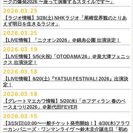
◎「レッツけんこう
タオル
」
ークの爆発2026 〜座って演奏するスタイルです〜」
一般チケット発売日：8月8日(土)
ミ蒸着袋入り(*どれになるかお楽しみスタイル）
☆HP先行：
会場：奄美大島＠ LIVE BOX MA・YASCO
価格：￥1,800 (税込)
2026.03.25
素材 ： 白アクリル , シリコンリング , ステンレス製カニカン
受付期間：4/16(木)12:00〜4/26(日)23:59
出演：フラワーカンパニーズ
カラー：ホワイト
サイズ ： （本体）40×28mm 厚み3mm
受付URL：
https://eplus.jp/jpk-tour26/
【ラジオ情報】3/28(土) NHKラジオ「尾崎世界観のとりあ
サンボマスター夏の東北７か所を廻るツアー「ロックンロール デスティ
オープニングアクトあり：ずぶ濡れブラザーズ
◎「レッツけんこうアンブレラチャーム」（ランダム）
イエローver.
サイズ：82cm × 34cm
えず明日を生きるラジオ」
ネーション in とうほく 「from ふくしま for ふくしま」、7/25(土)石巻、
チケット料金：前売 ¥3,800（税込/全自由席/整理番号付/ドリンク代別途
価格：￥500(税込)
素材：綿100%
◎怒髪天&フラワーカンパニーズ presents 「ジャンピング乾杯TOUR
7/26(日)宮古の2公演にフラワーカンパニーズの出演が決定！
2026.03.25
要）
仕様：チャーム4種（けいくん、まーちゃん、けんちゃん、
こにし）/アル
■3月28日(土)22:05〜22:55 NHKラジオ「尾崎世界観のとりあえず明日を
2026 “オレたち足腰お達者くらぶ”」
久しぶりのサンボマスターとの対バン、どうぞお楽しみに！
一般チケット発売日：6月6日(土)予定
ミ蒸着袋入り(*どれになるかお楽しみスタイル）
【LIVE情報】「ニクオン2026」＠錦糸公園 出演決定！
生きるラジオ」
・9月5日(土) 滋賀U☆STONE 17:00/17:30 （問）清水音泉 06-6357-
問い合わせ：LIVE BOX MA・YASCO
素材 ： 黄色アクリル , シリコンリング , ステンレス製カニカン
◎「レッツけんこうステッカーセット」*6枚組
＊鈴木圭介がゲストとして出演
2026.03.19
3666 (平日12:00〜17:00) info@shimizuonsen.com
◎サンボマスター「ロックンロール デスティネーション in とうほく
サイズ ： （本体）40×28mm 厚み3mm
価格：￥1,000（税込）
https://www.nhk.jp/p/rs/KG9YLK9LWL/
【LIVE情報】5/5(火祝)「OTODAMA’26」＠泉大津フェニッ
・9月6日(日) 伊勢RHYTHM 16:00/16:30 （問）JAILHOUSE 052-936-
「from ふくしま for ふくしま」
◎「グレートマエカワ第57回誕生日会 in 奄美大島」
素材 ： 塩ビ
クス 出演決定！
6041
www.jailhouse.jp
＊石巻公演
日時：2026年9月27日(日) 開場17:00 開演18:00
各サイズ
・9月12日(土) 弘前KEEP THE BEAT 17:00/17:30 （問）ノースロード
2026.03.18
日時：2026年7月25日(土) 開場 17:30 / 開演 18:00
会場：奄美大島＠ ROAD HOUSE ASiVi
けいくん：51×74mm
ミュージック秋田 018-833-7100
会場：宮城・石巻BLUE RESISTANCE
6/21(日)「G-FREAK FACTORY presents “MAD SOUL CONNECTION
出演：フラワーカンパニーズ
【LIVE情報】6/20(土)『YATSUI FESTIVAL! 2026』出演決
まーちゃん：44×70mm
・9月13日(日) 秋田Club SWINDLE 15:30/16:00 （問）ノースロードミュ
出演：サンボマスター、フラワーカンパニーズ
定！
vo.24″」＠前橋DYVER にて、G-FREAK FACTORYとの対バンが決定！
オープニングアクトあり：楠田莉子BAND
けんちゃん：41×64mm
ージック秋田 018-833-7100
チケット料金：
「ARABAKI ROCK FEST.26」4/26(日)MICHINOKU PEACE SESSION
一般発売日に先がけ、4/4(土) 10:00よりオフィシャル先行受付もスター
チケット料金：前売 ¥4,500（税込/整理番号付/ドリンク代別途要）
2026.03.18
こにし：49×66mm
出演：怒髪天、フラワーカンパニーズ
前売 ¥5,500(税込/ドリンク代別）
GTR祭’26ステージに、GUEST GUITARとして竹安堅一の出演が決定しま
ト。どうぞお見逃しなく！
一般チケット発売日：6月6日(土)予定
バンドロゴ：74×45mm
【グレートマエカワ情報】5/20(水)「ホフディラン 春のベ
チケット料金：オールスタンディング ￥6,900（税込/ドリンク代別途
U-22割 ￥4,500(税込/ドリンク代別/身分証持参必須（コピー不可/公演当
した！
問い合わせ：ROAD HOUSE ASiVi
チキパン(CHICKEN PUNKS)：45×90mm
ースまつり2026」＠新代田FEVER
要）※未就学児童入場不可(小学生以上のご入場される方全てにチケット
日提示できない場合は一般価格チケットとの差額分をお支払いいただき
◎「G-FREAK FACTORY presents “MAD SOUL CONNECTION vo.24″」
2026.03.15
必要)
ます)
◎「ARABAKI ROCK FEST.26」
日時：2026年6月21日(日) 開場16:30 / 開演 17:00
一般チケット発売日：6月6日(土)
※１人１枚※未就学児入場不可/小学生以上チケット必要
【3/15(日)10:00〜一般チケット発売開始！】4/30(木)フラワ
日時：4月25日(土) 開場9:30 開演10:30
会場：前橋DYVER
ーカンパニーズ・ワンマンライヴ 〜鈴木圭介誕生日「初め
一般チケット発売日：2026年6月6日(土)
4月26日(日) 開場9:30 開演10:30 ※竹安堅一の出演は4/26(日)
出演：G-FREAK FACTORY、フラワーカンパニーズ