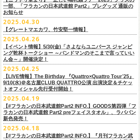
テッカー（サポーター限定カラー）を差し上げます！
楽曲の歌詞に着目し、
気鋭のイラストレーターが自らのフィルターを通
問い合わせ：ノースロードミュージック仙台
※ご購入はおひとり様1枚までとさせていただきます。
M ： 身丈64cm / 身幅57cm / 裄丈84cm
一部、「フラカンの日本武道館 Part2」プレグッズ 通販の
Key. SJ（GAG）
[三宅伸治(vo.g)/石塚英彦(vo)/グレートマエカワ(b)/石塚幸作(ds)]
◎フラワーカンパニーズ presents 「DRAGON DELUXE 2025〜特別
して、
その世界観を絵本として再構築するプロジェクト、”歌詞（うた）
お知らせ
※ご購入されたご本人様のみご参加可能になります。分配や譲渡はでき
L ： 身丈68cm / 身幅62cm / 裄丈87cm
Dr. 南條庄助（すゑひろがりず）
GSK /GUEST Vo:石塚くるみ[pèyang(vo.b)ポトフ(g)アルパカ(ds)]
================================================
編〜」【俺たちのザ・ベストテンPart2】
＊フラカンの日本武道館Part2 ステッカー（サポーター限定カラー：ゴー
の本棚”。
・7月6日(日)
ませんので、予めご了承ください。
XL ： 身丈71cm / 身幅68cm / 裄丈90cm
料金：前売5,000円 当日：5,800円（税込/ドリンク代700円別途要）
【時間(全日共通)】
2025.04.30
日時：10月17日(金) Open 18:15 / Start 19:00
ルド
）
いつもニワトリ堂をご利用いただき有難うございます。
その第４弾としてフラワーカンパニーズ「深夜高速」
の絵本化が決定！
会場：東京・江東区文化センターホール
※本受付は先着順となります。規定枚数に達し次第、受付を終了いたし
※上記サイズはあくまでも目安の寸法です
一般発売：6月8日（日）10:00
OPEN 18:30 /START19:30
文・天野史彬
会場：名古屋DIAMOND HALL
【グレートマエカワ、竹安堅一情報】
時間：Open 16:00 / Start 16:30
ます。
プレイガイド：FANYチケット https://yoshimoto.funity.jp/
【チケット】
出演：
「正しい哺乳類ツアー2025」グッズの一部、並びに「フラカンの日本武
2025.04.26
「SET YOU FREE〜VS SERIES」フラカン武道館応援企画として、札幌
今回の絵本化に際し、鈴木圭介からのリクエストで、
北野武の著書『浅
チケット料金：前売 ¥5,500（税込／全席指定）
※本受付はローソンチケットのシステムを使用しています。
問い合わせ：Fanyチケット 0570-550-100（10時～19時／年中無休）
[1日券] 予約￥5,000/当日￥5,500
2025年5月11日、フラワーカンパニーズが今年1月から全国を回ったツア
フラワーカンパニーズ
道館 Part2」プレグッズをニワトリ堂 2nd STOREにて5/3(土)12:00より取
KLUB COUNTER ACTIONにてPIGGSとの対バンが決定！
草迄』
の表紙などを手掛けたイラストレーターの丹下京子さんが作画を
【イベント情報】5/30(金)「さよならユニバース ジャンピ
一般チケット発売日：5月25日(日)
※本受付にてご購入の際、対象商品の代金とは別に、チケット1枚につき
＝＝＝＝＝＝＝＝＝＝＝＝＝＝
[4日間通し券]￥17,000
ー「正しい哺乳類ツアー2025」の追加公演となる高崎CLUB Jammer’s公
うつみようこ(vo)
り扱いスタート！
担当。
ング乾杯トークショー ～バンドマンのそこまで言っていい
プレイガイド：
ローソンチケットの規定の手数料（システム利用料：330円(税込み)/枚、
※いずれもドリンク代別途要
演が開催された。追加公演の場所がなぜ群馬県・高崎なのかと言えば、
真城めぐみ(vo)
「正しい哺乳類ツアー2025」グッズについては、2025/05/03 12:00 〜
ん会～」開催決定！
◎「SET YOU FREE〜VS SERIES」
楽曲のもつ世界観を繊細に、
豊かに表現した作品に仕上がっています！
イープラス
電子チケット利用料：110円(税込み)/枚）がかかります。
◎フラワーカンパニーズ ワンマンツアー「フラカンのチョイナチョイ
※入場整理番号あり
今年1月にリリースされたアルバム『正しい哺乳類』のレコーディングが
中森泰弘(g)
2025/05/11 23:59までの期間限定での受付となります。
日時：7月28日(月)OPEN 18:30 START19:15
2025.04.25
チケットぴあ
※代金のお支払いは、クレジットカード・PayPay・楽天ペイでのお支払
ナ’25/’26」
※中学生以上はチケットが必要になります。
高崎のスタジオTAGO STUDIO TAKASAKIで行われたからである。作品
奥野真哉(key)
またお届けについて、「正しい哺乳類ツアー2025」グッズを含む場合、5
会場：札幌KLUB COUNTER ACTION
『歌詞の本棚 深夜高速』は、7月11日(金)より全国書店などで発売。お
ローチケ
い、もしくは、コンビニエンスストアの「ローソン」「ミニストップ」
2025年
※オフィシャルFC先行チケット販売あり
のリリースツアーと言えば東京や大阪の大きな会場でファイナルをやっ
クハラカズユキ(dr)
【LIVE情報】The Birthday 『Quattro×Quattro Tour’25』
月末〜6月上旬以降となる予定です。
出演：フラワーカンパニーズ、PIGGS
楽しみに！
問い合わせ：ネクストロード
店内にございます「Loppi」でのお支払いをお選びいただけます。
10月25日(土) 熊本Django 16:30/17:00
※入場順：FC通し券→FC各日券→店通し券→店各日券→当日券
て締め括られるイメージも強いが、その作品が生まれた場所に帰ってい
チケット料金：前売 ¥5,500（税込／整理番号付／ドリンク代別途要）
9/10(水)＠名古屋CLUB QUATTRO公演 出演決定＆チケッ
チケット料金：前売り¥4,800
※各店舗のプレイガイドカウンターでの販売はいたしません。
10月26日(日) 長崎ホンダ楽器 15:30/16:00
一般チケット予約：2025年4月21日(月)から
トオフィシャル先行受付開始！
く、というこのツアーの旅の在り方に美しさを感じる。
※⾼校⽣以下は当⽇¥2,000 キャッシュバックします
◎ニワトリ堂2nd STORE
https://flowercompanyzinc.stores.jp/
チケット発売日：5月24日
商品情報：
・7月31日(木)
※チケットに関する問い合わせは必ず下記にお願いいたします。
11月3日(月・祝) 渋谷duo MUSIC EXCHANGE 15:15/16:00
MANDA-LA2予約フォームよりお申し込みください
そして、これはぼんやりとしたイメージの連鎖でしかないが、群馬と言
（当⽇年齢を証明できるもの（学⽣証、保険証など）のご提⽰
が必要と
2025.04.19
プレイガイド：tiget
https://tiget.net/events/400570
タイトル：『歌詞の本棚 深夜高速』
会場：三重・松阪M’AXA
※海外からは購入できません。日本国内のみの販売になります。
11月8日(土) 徳島club GRINDHOUSE 16:30/17:00
https://ssl.form-mailer.jp/fms/36a3b84d475895
えば詩人の萩原朔太郎である。萩原朔太郎は詩人でありながら、自らマ
なります）
【#フラカンの日本武道館Part2 INFO.】GOODS第四弾「フ
歌詞：鈴木圭介 絵：丹下京子
時間：Open 18:30 / Start 19:00
11月9日(日) 米子AZTiC laughs 15:30/16:00
MANDA-LA2
ンドリンなどの楽器を演奏し、作曲もする音楽家だった。（高崎ではな
一般チケット発売日：6月28日(土)
ラカンの日本武道館 Part2 preフェイスタオル」、ラババン
発売日：2025年7月11日(金)
チケット料金：前売 ¥5,500（税込／全自由・整理番号付／ドリンク代別
＜イベント参加に関してのご注意＞
11月15日(土) 福井CHOP 16:30/17:00
〒180-0003 東京都武蔵野市吉祥寺南町２丁目８−６ 第１８通南ビル地下
いが）前橋文学館という場所に行けば、彼が愛用したアコースティック
問い合わせ：JAILHOUSE TEL:052-936-6041
https://www.jailhouse.jp/
新色発売！
価格：定価2,200円(税込)
途要）
・会場内外の通路など共有部分での座り込み、集団での立ち話など、他
11月16日(日) 神戸VARIT. 15:30/16:00
https://www.manda-la2.com
ギターが飾られていたり、彼の作曲した曲が流れていたりする。詩と音
我こそ”フラカンの日本武道館宣伝隊員”に！という方は、こちらよりポス
2025.04.18
発売元：リットーミュージック
一般チケット発売日：5月26日(月)
のお客様のご迷惑になるような行為はご遠慮ください。イベント中止等
11月29日(土) 名古屋E.L.L 16:30/17:00
2025年9月20日(土)開催するフラワーカンパニーズ日本武道館ワンマンラ
楽の関係、言葉と音楽の関係、「うた」と呼ばれるものの秘密……そう
ター＆フライヤーを必要数お送りさせていただきますので、メールに
商品ページ：
https://www.rittor-
music.co.jp/product/detail/
3125317101/
【#フラカンの日本武道館Part2 INFO.】『月刊フラカン武
イープラス
の原因となります。
11月30日(日) 静岡サナッシュ 15:30/16:00
＝＝＝＝＝＝＝＝＝＝＝＝
イブ「フラカンの日本武道館 Part2 〜超・今が旬〜」、
いうものに思いを馳せるのに、群馬はうってつけの土地である。この日
7月12日(土)7月13日(日)静岡県浜松市浜名湖ガーデンパーク 屋外ステージ
て、件名に「フラカンの日本武道館宣伝隊員応募」と明記いただき、本