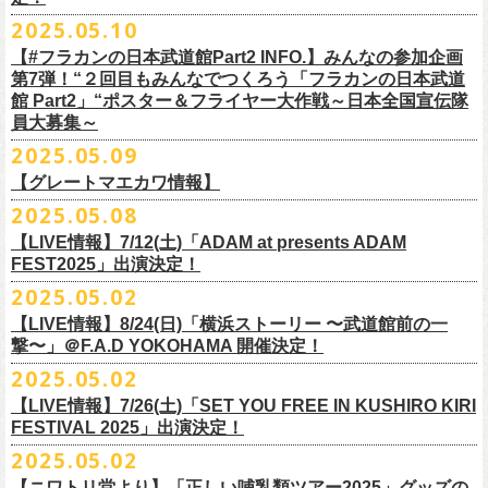
インスタグラムアカウント：
ルです〜」の一般チケットが今週末より発売開始！
※本受付は、スマートフォンからのみお申し込みいただけます。
ド・アイボリーズとフラワーカンパニーズとの異色対バンが決定！
■価格：20,000円(税込) ※送料別（一律：1100円）
https://www.youtube.com/watch?v=6XTayyWwFP0&t=6s
（tax in/1F・2Fスタンディングは整理番号付/ドリンク代別）
presents「DRAGON DELUXE 2025」の開催が決定！
12:00〜17:00)/info@shimizuonsen.com
◎「OYZ NO YAON ＃007 〜オヤジを愛したスパイ〜」
12. スタンドアローン
2025.05.10
◎「フラカンの音楽目録」
7/5(土)喜多方、7/6(日)東京、8/3(日)福山公演は5/25(日)10:00より発売、
フィーチャーフォン、BlackBerry、WindowsPhone、タブレット端末
アイボリーズはマヂカルラブリー・村上（ギター）、囲碁将棋・根建太
■仕様
お問い合わせ：ノースロードミュージック TEL 022-256-1000（営業時
9月6日(土)山梨・甲府桜座 16:30/17:00 （問）FOB新潟 025-229-5000
日時：2025年10月19日(日) 15:30開場∕16:00開演
13. 飛び跳ねマーチ
https://www.instagram.com/
flowercompanyz_mokuroku
7/31(木)松阪公演のみ、諸事情により5/26(月)10:00からの発売に変更とな
（iPad、Android）からのお申し込みはできません。
一（ベース）、GAG・SJ（キーボード）、すゑひろがりず・南條庄助
生地：デニム
■vol.3
間 平日11:00〜16:00）
「DRAGON DELUXE」は、“名古屋のロックシーン活性化”、“
デビューか
【#フラカンの日本武道館Part2 INFO.】みんなの参加企画
http://fobkikaku.co.jp
会場：大阪城音楽堂
14. 40
ります。
※ご利用には、ローソンWEB会員(無料)への登録が必要になります。
（ドラム）、そしてジェラードン・アタック西本（ボーカル）の5人で
厚さ：11オンス
ゲスト：根本要（スターダスト☆レビュー）
第7弾！“２回目もみんなでつくろう「フラカンの日本武道
HP：
https://www.north-road.co.jp/detail/detail.php?eid=87091
ら応援してくれている名古屋の皆さんへの恩返し”、“
名古屋への郷土愛”の
9月7日(日)長野・松本上土劇場 16:00/16:30 （問）FOB新潟 025-229-
出演：スターダスト☆レビュー / 怒髪天 / フラワーカンパニーズ / 笑い飯
15．気持ちいい顔でお願いします
館 Part2」“ポスター＆フライヤー大作戦～日本全国宣伝隊
2023年6月に結成。
■サイズ（cm）
https://www.youtube.com/watch?v=OMoBtAjSn-w
公式X：
https://x.com/hosomichiofrock
3つをテーマに掲げ、2012年より地元・
名古屋で開催しているフラワーカ
5000
http://fobkikaku.co.jp
チケット料金：
16．すべての若さなき野郎ども
員大募集～
エレキセットとは一味違ったフラカンのアコースティックライブ、どう
<受付期間>
番組の中でアイボリーズのオリジナル曲として、アタック西本が書いた
ウエスト/ヒップ/ワタリ/裾幅/股下
ンパニーズの主催イベント。
出演：怒髪天、フラワーカンパニーズ
【指定席】前売料⾦(税込)：
¥7200
17．ディスイズナゴヤ
ぞお楽しみに！
2025年7月2日(水)18:00 ～ 2025年7月6日（日）22:00 (入金終了23:00)ま
歌詞にフラカンメンバーが作曲、アレンジを担当したことがきっかけ
S ＞ 100 / 111 / 37 / 26 / 68
■vol.4：山里亮太（南海キャンディーズ）
2025.05.09
チケット料金：全自由 前売￥6,900-（ドリンク代別）＊未就学児童入場
【芝⽣⾃由席】前売料⾦(税込)：
¥6900
今年2025年9月20日(土)開催「フラカンの日本武道館 Part2 〜超・今が
18．失格（2013 Mix ver.)
で
で、今回の対バンが実現しました！
M ＞ 105 / 116 / 38 / 26.5 / 70
https://youtube.com/live/_ipE-Na37yY
14回目となる今年はいつもと趣向を変え、9/20(土)開催「
フラカンの日本
【グレートマエカワ情報】
不可(小学生以上のご入場される方全てにチケット必要)
問い合わせ：清⽔⾳泉 06-6357-3666 (平⽇12:00〜17:00) /
旬〜」、今回も日本全国各地からたくさんの方に集まっていただけるよ
19．どっち坊主大会
◎フラワーカンパニーズ アコースティック・ワンマンツアー
※上記受付期間内でも、規定枚数に達し次第、受付は終了させていただ
L ＞ 110 / 121 / 39 / 27 / 72
武道館Part2 〜超・今が旬〜」
のアフターパーティー的イベントとして親
一般チケット発売日：7月19日(土)
info@shimizuonsen.com
うに！全国より”フラカンの日本武道館 日本全国宣伝隊員“を大募集致しま
2025.05.08
「
フォーク
の
爆発
2025～座って演奏するスタイルです～」
きます。
一般チケットは6/8(日)より発売開始！
※商品の特性上、サイズ表記から1～2cm程度の誤差が生じる場合がござ
◾️vol.5
◎押競満寿「オクノマサヒコのDJ Dinners〜2025、初夏〜」
しい仲間たちをゲストに
迎えての特別編を企画。
す！
※こちらの商品は、Sony Music Shop、ライブ会場での販売となります
【LIVE情報】7/12(土)「ADAM at presents ADAM
完売必至の初ツーマン、どうぞお楽しみに！
います。
ゲスト：大槻ケンヂ（筋肉少女帯/特撮/オケミス）
5/20(火) OPEN 18:00 CLOSE 23:00 (L/O 22:30)
昨年9月に荻窪TOP BEAT CLUBで行われ好評を博した、フラカン＆ヨコ
☆Sony Music Shop
FEST2025」出演決定！
・7月5日(土)
■予約有効期間
※写真参照 :鈴木圭介、グレートマエカワ S着用/ 竹安堅一 M着用/ミスタ
https://www.youtube.com/watch?v=1EMet2dx9d4
【DJ】奥野真哉、グレートマエカワ
ロコ合同企画「
俺たちのザ・ベストテン〜グレートマエカワ AGE55 前夜
10年前に続き、今回も宣伝隊員のお仕事としてお願いしたいのは学校や
https://www.sonymusicshop.jp/m/item/itemShw.php?
会場：福島・喜多方 大和川酒造北方風土館
予約日含めず１日間
2025.05.02
◎それゆけ！大宮セブンpresents「はぐれ者たちの宴」フラワーカンパニ
ー小西 L着用
※お店のキャパシティに限りがあるため、混雑状況によっては時間制の
祭〜」の第2弾、1978年〜
1989年まで放送されていた伝説の歌番組【ザ・
お店、そのほか人目につく場所への[ポスター貼り]と[フライヤー置き]の
site=S&ima=2253&utm_source=upcocoming&utm_medium=owned&utm_
時間：Open 15:30 / Start 16:00
※2025年7月6日(日)注文分に限り、2025年7月6日(日) 23:00入金締め切
ーズ×アイボリーズ ツーマンライブ
入れ替えとさせていただきます。何卒、ご了承ください。
ベストテン】
のトリビュートライヴとして、
全曲当時のヒット曲でのカ
【LIVE情報】8/24(日)「横浜ストーリー 〜武道館前の一
ポスター＆フライヤー大作戦！
campaign=DQCL000003946&cd=DQCL000003946&srsltid=AfmBOopGUP
◎「チキパン(CHICKEN PUNKS)ジャージ」
チケット料金：前売 ¥5,500（税込／全自由・整理番号付／ドリンク代別
りとなります。
日時：2025年7月23日(水) 開場：18:15 開演：19:00
【料金】2000円 （1ドリンク付き）
ヴァーライヴをお届けします！
撃〜」＠F.A.D YOKOHAMA 開催決定！
作戦を決行いただきましたら、展開していただいている様子を写真に撮
f67JLrBdn1yt7FcWbN_7xUiKMo2OoT8SAQ2R-InUmvVzJt
途要）
価格：￥6,800(税込）
会場：下北沢シャングリラ
【会場】押競満寿 〒151-0062 東京都渋谷区元代々木町25-5
2025.05.02
ってお送りください。フラカン公式SNSにてアップさせていただきま
一般チケット発売日：5月25日(日)
■電子チケット表示期間
ボディ：ネイビー/ホワイト、ライトグレー/ネイビー
出演：フラワーカンパニーズ
ベストテン世代による、ベストテン世代のための、
そしてベストテン世
す。
【LIVE情報】7/26(土)「SET YOU FREE IN KUSHIRO KIRI
プレイガイド：
2025年7月10日(木)～ イベント当日まで
素材 ： ポリエステル 100％ スムース ※ファスナーはダブルスライダー
アイボリーズ
＝＝＝＝＝＝＝＝＝＝＝＝
代じゃなくてもきっと楽しんでいただける、
懐かしくも新鮮でとびきり
FESTIVAL 2025」出演決定！
イープラス
※イベント当日に「入場画面」から進むことができます
サイズ：S / M / L / XL
Vo. アタック西本（ジェラードン）
◎オーバーオールズ
贅沢なステージショウ！
宣伝隊員のみなさま、そしてご協力いただいたお店、学校を「フラカン
2025.05.02
チケットぴあ
＜製品サイズ＞
Gt. 村上（マヂカルラブリー）
6/25(水)吉祥寺MANDA-LA2
乞うご期待！
の日本武道館Part2 サポーター」に認定、フラカンの日本武道館Part2 ス
ローチケ
＜チケット受付に関してのご注意＞
S ： 身丈60cm / 身幅52cm / 裄丈80cm
Ba. 根建太一（囲碁将棋）
出演・オーバーオールズ
【ニワトリ堂より】「正しい哺乳類ツアー2025」グッズの