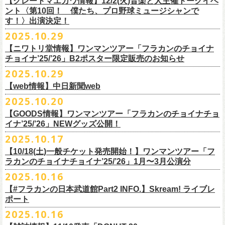
【グレートマエカワ情報】12/2(火)音楽と人主催トークイベ
翌週以降も過去のライブ映像を順次配信予定です。
ライブ、『フラワーカンパニーズ「ゾロ目だョ全員集合!〜フラカン33
GORA BREWERY
U-NEXT月額会員の方は、追加料金なくお楽しみいただけます。
1days視聴券 2,800円(税込)
出演：JUN SKY WALKER(S) 、フラワーカンパニーズ
ント〈第10回！ 僕たち、プロ野球ミュージシャンで
様々な会場でのフラカンのライブをぜひお楽しみください！
年、野音99年〜」2022.9.23 日比谷野外大音楽堂』に続く第3弾、第4弾と
Godspeed Brewery（The Slop Shop）
2days視聴券 5,000円(税込)
チケット料金：6,600円（税込）＋ドリンクオーダー ※未就学児入場不可
す！〉出演決定！
して、
しまなみブルワリー
翌週以降も過去のライブ映像を順次配信予定です。
視聴チケット販売期間：12/08（月）21:00〜12/30(火) 19:00
一般チケット発売日：2026年1月24日(土)
2025.10.29
＊11/27(木)正午配信開始
年末恒例となった京都磔磔での2デイズライブ、2023年に開催されたフラ
Shimoda Brewing Company
様々な会場でのフラカンのライブをぜひお楽しみください！
【公演詳細】
視聴チケット販売URL：
https://eplus.jp/fc-st/
問い合わせ：E.L.L. 052-201-5004
◎『フラワーカンパニーズ「ゾロ目だョ全員集合!〜フラカン33年、野音
ワーカンパニーズ「神さまツアー」～年末恒例磔磔2デイズ～の1日目、2
【ニワトリ堂情報】ワンマンツアー「フラカンのチョイナ
Streetlight Brewing
公演タイトル：第10回！ 僕たち、プロ野球大好きミュージシャンです！
JUN SKY WALKER(S) オフィシャルサイト
http://junskywalkers.jp/
99年〜」2022.9.23 日比谷野外大音楽堂』
日目それぞれの映像を同時配信がスタート！
チョイナ’25/’26」B2ポスター限定販売のお知らせ
SEOUL BREWERY（エムエスエンタープライズ）
＊11/20(木)正午配信開始
日時・会場：12月2日（火）LOFT9 Shibuya
▼視聴はこちら
U-NEXT月額会員の方は、追加料金なくお楽しみいただけます。
立飛麦酒醸造所
◎「フラカンの横浜アリーナ -リモートライヴ編- 〜生き続けてる事は最
2025.10.29
（
https://www.loft-prj.co.jp/schedule/loft9/access
）
2026年1月12日(月祝)＠仙台darwinで開催される四星球企画「毛が生えた
https://video.unext.jp/browse/feature/FET0012549
CHORYO
Craft
Beer
大のメッセージ！〜」 2020.8.27 横浜アリーナ *無観客配信ライブ
開場／開演： 17:45／18:30
日」にフラワーカンパニーズの出演が決定！
【web情報】中日新聞web
様々な会場でのフラカンのライブをぜひお楽しみくださいね。
DevilCraft Brewing
▼視聴はこちら
（終演予定：21:15）
2025.10.20
9月20日(土)
に開催した日本武道館公演『フラカンの日本武道館 Part2 〜
Totopia Brewery
https://video.unext.jp/browse/feature/FET0012549
■10月28日(火)公開 中日新聞web
出演ミュージシャン： ※五十音順
◎四星球企画「毛が生えた日」
超・今が旬〜』、このライブの模様がU-NEXTにて12/
5(金)19:00〜独占ラ
＊U-NEXT独占ライブ配信詳細
そして、いよいよ12/5(金)19:00〜「フラカンの横浜アリーナ -リモートラ
【GOODS情報】ワンマンツアー「フラカンのチョイナチョ
Trap Door Brewing他（AQベボリューション）
【動画】名曲「深夜高速」やディープな名古屋の魅力を語る フラワー
イノウエアツシ（ニューロティカ／横浜DeNAベイスターズ）、ウエノコ
日時：2026年1月12日(月祝) OPEN 15:30 / START 16:00
イブ配信されることが決定！
イナ’25/’26」NEWグッズ公開！
◎フラワーカンパニーズ「フラカンの日本武道館 Part2 〜超・今が
イヴ編- 〜生き続けてる事は最大のメッセージ！〜」U-NEXT独占配信
奈良醸造
カンパニーズ・鈴木圭介さん、イラストレーター・丹下京子さん対談
ウジ（the
会場：仙台darwin
全国のライブハウスを主戦場とし”メンバーチェンジなし、
活動休止な
旬〜」
がスタート！
2025.10.17
NOVORU
＊U-NEXT独占ライブ配信詳細
https://www.chunichi.co.jp/article/1151332
HIATUS、Radio Caroline／広島東洋カープ）、オカモト”MOBY”タクヤ
出演：四星球、フラワーカンパニーズ、SCOOBIE DO
10/25(土)＠熊本Djangoよりスタートするフラワーカンパニーズ ワンマン
し”で全国各地でライブ・
ツアーを続けているフラカンが、結成36年
配信日：2025年12月5日(金)19:00〜 ※見逃し配信あり
合わせてどうぞお楽しみに！
NOMCRAFT BREWING
◎フラワーカンパニーズ「フラカンの日本武道館 Part2 〜超・今が
(SCOOBIE DO ／MLB
チケット料金：¥4,200(税込/ドリンク代別)
四星球・北島康雄くんのトークライブに鈴木圭介の出演が決定！
【10/18(土)一般チケット発売開始！】ワンマンツアー「フ
ツアー「フラカンのチョイナチョイナ’25/’26」ら販売するNEWグッズを
で”超・今が旬”
と自負し10年振りに挑んだ2度目の日本武道館ライブ。
視聴料：U-NEXT月額会員視聴無料
Nomodachi Brewing
旬〜」
解説者)、グレートマエカワ（フラワーカンパニーズ／中日ドラゴン
一般チケット発売日：11月29日(土)
ラカンのチョイナチョイナ’25/’26」1月〜3月公演分
公開！
その模様を10年前の武道館ライブ映像をはじめフラカンのMVも
数多く手
配信URL：
https:
//t.unext.jp/r/flowercompanyz
＊12/4(木)正午配信開始
箱根ビール醸造所
配信日：2025年12月5日(金)19:00〜 ※見逃し配信あり
ズ）、樋口豊
問い合わせ：ジー・アイ・ピー tel022-222-9999
◎『僕？僕は君だよ 76日前の』
2025.10.16
掛けている映像監督・番場秀一氏がリアルに映し出します。
◎ フラワーカンパニーズ「神さまツアー」～年末恒例磔磔2デイズ～ 1
HAMAMATSU BEER
視聴料：U-NEXT月額会員視聴無料
（BUCK∞TICK／阪神タイガース）
日時：2025年12月5日(金)開場18:45 / 開演19:30
【#フラカンの日本武道館Part2 INFO.】Skream! ライブレ
日目 2023.12.13 京都磔磔
B.M.B BREWERY
配信URL：
https:
//t.unext.jp/r/flowercompanyz
司会：金光裕史（音楽と人編集部／阪神タイガース）
＊一般発売に先がけ、HP先行あり！
会場：東京・西早稲田BLAH BLAH BLAH
ポート
さらにこの配信を記念し、同じくU-NEXTにて、
2020年開催の横浜アリー
ーー過去ライブ映像配信スケジュールーー
◎ フラワーカンパニーズ「神さまツアー」～年末恒例磔磔2デイズ～ 2
Far Yeast Brewing
料金：前売￥4,000 ※税込／要1オーダー（500円以上）
＜
HP
先行＞
出演：北島康雄(四星球) ゲスト：鈴木圭介(フラワーカンパニーズ)
ナでの無観客配信ライブ、
2022年開催の日比谷野音ライブ、
そして年末
2025.10.16
日目 2023.12.14 京都磔磔
FARMENTRY
チケット一般発売日：11月8日（土）10時〜
受付期間：
11
月
13
日
(
木
)10:00
～
11
月
20
日
(
木
)
23:59
チャージ：前売¥3000/当日¥3500(+1drink ¥600)
■10月16日(木)公開 Skream!
恒例となっている京都のライブハウス磔磔でのセットリ
ストほぼ被りな
＊11/20(木)より配信中