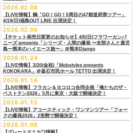
チケット料金：
・宮崎朝子（SHISHAMO）
お肉をたっぷり味わいながら、生の音楽に酔いしれる「ニクオン」
。今
トにて”皆勤風呂ントアクト”として皆さんをお迎えします。
フラカンの出演は6月20日(土)になります。
一般チケット発売日：5月23日(土) 10:00
2026.02.08
日時：2026年4月30日(木) 開場18:15／開園19:00
一般チケット発売日：3月28日(土)
前売 ¥5,500(税込/ドリンク代別）
・山田将司＆菅波栄純（THE BACK HORN）
2026年5月に奈良と岐阜で開催、SCOOBIE DOを迎えお届けするフラワ
【公演詳細】
年もお楽しみください！
どうぞお楽しみに♨️
どうぞお楽しみに！
問い合わせ：JAILHOUSE(052)936-6041 /
https://www.jailhouse.jp/live/
会場：恵比寿
LIQUIDROOM
U-22割 ￥4,500(税込/ドリンク代別/身分証持参必須（コピー不可/公演当
【LIVE情報】鶴「GO！GO！5周目の47都道府県ツアー」
ーカンパニーズが不定期で行なっている２マンライブ企画「シリーズ・
公演タイトル：第11回！ 僕たち、プロ野球大好きミュージシャンです！
オフィシャルホームページ：
https://www.
nikuon.com/top
dragondeluxe2026/
チケット料金：前売り¥5,700(税込/整理番号付/ドリンク代別途要) *記念バ
◎「フォークの爆発2026 ミニマル巡業 〜うたとギターとコーラスと〜」
日提示できない場合は一般価格チケットとの差額分をお支払いいただき
4/19(日)福島OUT LINE 出演決定！
「ホフディラン 春のベースまつり」に今年もグレートマエカワの出演が
人間の爆発」の一般チケット発売が3/8(日)10:00よりスタート！
日時・会場：3月17日（火）新宿ロフトプラスワン
お問い合わせ：ニクオン実行委員会 info＠
nikuon.com
◎「OTODAMA’26」
◎『
YATSUI FESTIVAL! 2026
』
ッヂ付
6/28(日) 札幌musica hall cafe 開場15:30/開演16:00 問：浮雲社中
ます)
決定！
ますます充実のライブを展開している両者によるガチンコ対バン、熱す
2026.02.06
（http://www.loft-prj.co.jp/PLUSONE/）
日時：5月4日(月祝)、5日(火祝) 開場10:00 / 開演11:00
日程：
2026
年
6
月
20
日（土）、
6
月
21
日（日） ※フラワーカンパニーズ
＊フラワーカンパニーズファンクラブ「ヤングフラワーズ」優先販売を
鶴「GO！GO！5周目の47都道府県ツアー」4/19(日)福島OUT LINE 公演
一般チケット発売日：2026年3月15日(日)10:00
チケット料金：4,800円（税込/整理番号付/ドリンク代別）
※１人１枚※未就学児入場不可/小学生以上チケット必要
ぎるステージになること必至！
開場／開演： 18:15／19:00
＊フラワーカンパニーズの出演は5月5日(火祝)のみ
の出演は6/20(土)のみ
【チケット発売日変更のお知らせ】4/5(日)フラワーカンパ
予定しています。次号会報誌にご案内を同
封します
にフラワーカンパニーズの出演が決定！
プレイガイド：
※高校生以下は当日¥2,000キャッシュバック（
当日年齢を証明できるも
一般チケット発売日：2026年6月6日(土)
◎「ホフディラン 春のベースまつり2026」
どうぞお見逃しなく〜
出演ミュージシャン： ※五十音順
会場：大阪・泉大津フェニックス
開場
ニーズ presents「シリーズ・人間の爆発 〜友部さんと鹿児
/
開演（両日）：
11:30
チケットぴあ
の（学生証、保険証など）
のご提示が必要となります）
＊ライブハウス会場限定店頭先行：4/4(土) 12:00〜19:00
日時：2026年5月20日(水) OPEN 18:30 / START 19:00
イノウエアツシ（ニューロティカ／横浜DeNAベイスターズ）、ウエノコ
島ー熊本のハイエース旅〜」＠熊本Django
その他詳細→
https://shimizuonsen.com/otodama/26/
会場
: Spotify O-EAST / Spotify O-WEST / Spotify O-nest 5F / Spotify O-
◎鶴「GO！GO！5周目の47都道府県ツアー」
イープラス
一般チケット発売日：3月28日(土)10:00
・クラブカウンターアクション宮古店頭
会場：新代田FEVER
ウジ（the HIATUS、Radio
nest 6F / Spotify O-Crest
2026.01.24
日時：2026年4月19日(日) 開場15:30 / 開演16:00
ローソンチケット
〒027-0083 岩手県宮古市大通２丁目６－１１
出演：ホフディラン
◎フラワーカンパニーズpresents『シリーズ・
人間の爆発』
Caroline／広島東洋カープ）、オカモト”MOBY”タクヤ (SCOOBIE DO ／
duo MUSIC EXCHANGE /
clubasia / LOFT9 shibuya / WOMBLIVE /
会場：福島OUT LINE
ネクストロード 03-5114-7444（平日14:00〜18:00）
プレイガイドなど詳細はライブページにてご確認くださ
【LIVE情報】3/20(金祝)「Mobstyles presents
6月から開催するフラワーカンパニーズのアコースティック企画の新たな
*
注意事項
ゲストベーシスト：ウエノコウジ（the HIATUS / Radio Caroline)、グレ
MLB解説者)、グレート
shibuya 7thFLOOR
出演：鶴、フラワーカンパニーズ
KOKOKARA」＠釜石市民ホール TETTO 出演決定！
い
https://flowercompanyz.com/live/
試みとなる歌とアコースティックギター一本とコーラスと小
物の楽器な
東北地方在住者のみの先着販売となります
ートマエカワ (フラワーカンパニーズ
) 、junko（打首獄門同好会）、and
・5月30日(土) 開場 16:30 / 開演 17:00
マエカワ（フラワーカンパニーズ／中日ドラゴンズ）、樋口豊
主催
:
やついいちろう
チケット料金：¥4800(税込/オールスタンディング/ドリンク代別途要)
どで構成するライヴ「フォークの爆発2026 ミニマル巡業 〜うたとギター
2026.01.16
１人１枚のみ購入可能
more,,,
会場：奈良NEVER LAND
（BUCK∞TICK／阪神タイガース）
他出演者、チケットなど詳細：以下よりご確認ください
一般チケット発売日：2月21日(土)
とコーラスと〜」の一般チケット発売が3/8(日)10:00よりスタート！
住所記載の身分証確認持参の上、
それぞれのライブハウス店頭にて販売
来場チケット：前売り：¥5,300+1drink 当日：¥5,800+1drink
出演：フラワーカンパニーズ/SCOOBIE DO
【LIVE情報】フラカン＆ヨコロコ合同企画「俺たちのザ・
司会：金光裕史（音楽と人編集部／阪神タイガース）
◎「モンキーTシャツ」
【YATSUI FESTIVAL! 2026 WEB INFORMATION】
問い合わせ：GIPお問合せフォーム→
https://www.gip-web.co.jp/t/info
します
配信チケット：前売り配信視聴券：¥3,000
ベストテン2026」5月に東京・大阪で開催決定！
チケット料金：前売り¥5.200(税込/D別/整理番号付)
6月から開催するフラワーカンパニーズのアコースティック企画の新たな
料金：前売￥4,000 ※税込／要1オーダー（500円以上）
価格：￥3,700(税込)
オフィシャルサイト：
https://yatsui-fes.com
◎「フォークの爆発2026 ミニマル巡業 〜うたとギターとコーラスと〜」
購入は現金のみとなります
当日・アーカイブ配信視聴券：¥3,500
一般チケット発売日：2026年3月8日(日)
試みとなる歌とアコースティックギター一本とコーラスと小
物の楽器な
チケット発売日：2月28日（土）11時〜
2026.01.15
ボディ：ビッグシルエット
オフィシャルX：
https://x.com/YATSUIFES
＊ミニマル巡業とは『
新たな試みとして歌とアコースティックギター一
転売は固く禁止とさせていただきます
＊お得な来場＆配信チケット：前売り：¥7,000+1drink
プレイガイド：
どで構成するライヴ「フォークの爆発2026 ミニマル巡業 〜うたとギター
※購入枚数制限あり／お一人様2枚まで
カラー：ホワイト、アシッドブルー
オフィシャルFacebook：
https://www.facebook.com/YATSUIFES
【LIVE情報】アコースティック・ワンマンツアー「フォー
本とコーラスと小
物の楽器などで構成するライヴ』です
公演当日も身分証を確認させて頂きます（U-22割も同様）
チケット発売：
イープラス
とコーラスと〜」に札幌公演の追加が決定！
※チケットの整理番号順での入場となります。
素材 ： 綿100％
オフィシャルInstagram ：
https://www.instagram.com/yatsuifes/
クの爆発2026」2形態で開催決定！
6/8(月)京都・紫明会館 18:30/19:00 問：SOLE CAFE
当日11:30〜整列開始いたします
ホフディランオフィシャルFC先行(抽選)：3/19(木)
12:00-3/22(日) 23:59
チケットぴあ
販売URL
サイズ：S / M / L / XL
2026.01.08
6/10(水)広島・東広島 西条公会堂 18:30/19:00 問：キャンディープロモ
近隣のご迷惑になるためそれ以前のお並びは禁止とさせていただき
ます
一般発売その他情報は
ローソンチケット Ｌコード：56253
◎「フォークの爆発2026 ミニマル巡業 〜うたとギターとコーラスと〜」
https://eplus.jp/sf/detail/4487570001-P0030001
＜製品サイズ＞
YATSUI FESTIVAL! 2026お問合せ：Spotify O-EAST：03-5458-4681
ーション広島
その他詳細：
https://www.gip-web.co.jp/schedule/detail/8491#13568
特設サイトにて→
https://hoff.jp/e/
bs26/
【グレートマエカワ情報】
問い合わせ：奈良NEVER LAND
http://nara-neverland.
com/pc/info.html
＊ミニマル巡業とは『
新たな試みとして歌とアコースティックギター一