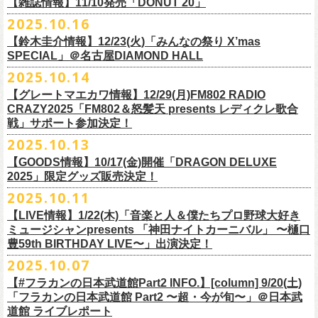
FILL BREWING
ーー過去ライブ映像配信スケジュール予定ーー
【雑誌情報】11/10発売「DONUT 20」
※購入枚数制限あり／お一人様2枚まで
受付
URL
：
https://l-tike.com/su-
xing-cyu/
予約開始：2025年11月16日(日)12:00〜
＊9/20(土)「フラカンの日本武道館 Part2 〜超・今が旬〜」ライブレポー
し2DAYSの2023年の映像も配信されること
が決定！
◎「フラカンの横浜アリーナ -リモートライヴ編- 〜生き続けてる事は最
▼視聴はこちら
みぞのくち醸造所
＊11/27(木)配信開始予定
※チケットの整理番号順での入場となります。
予約方法：Livepocketで受付
https://t.livepocket.jp/e/2q1m4
ト掲載
2025.10.16
武道館ライブ配信に先駆け、順次公開される予定です。
■11月10日(月)発売 「DONUT 20」
大のメッセージ！〜」
https://video.unext.jp/browse/feature/FET0012549
YOUNG MASTER（ドリンクアッパーズ）
◎「ゾロ目だョ全員集合!〜フラカン33年、野音99年〜」2022.9.23 日比
販売URL
https://skream.jp/livereport/2025/10/flower_companyz.php
【鈴木圭介情報】12/23(火)「みんなの祭り X’mas
＊グレートマエカワインタビュー掲載
https://video.unext.jp/browse/feature/FET0012549
横浜ビール
谷野外大音楽堂
https://eplus.jp/sf/detail/4428590001-P0030001
SPECIAL」＠名古屋DIAMOND HALL
どうぞお楽しみに！
【グレートマエカワ（フラワーカンパニーズ）「ロックンロールが降っ
ほか過去ライブ映像２作品も配信中！
横浜ベイブルーイング
2025.10.14
てきた日」】
＊12/4(木)配信開始予定
Riip Beer他（Ever Green Imports）
＊12/4(木)配信開始予定
注意事項
＊U-NEXT独占ライブ配信詳細
人生を変えた1枚のレコードについて訊く「ロックンロールが降ってきた
◎ フラワーカンパニーズ「神さまツアー」～年末恒例磔磔2デイズ～ 1
＊11/20(木)より配信中
【グレートマエカワ情報】12/29(月)FM802 RADIO
Y.MARKET BREWING
◎ フラワーカンパニーズ「神さまツアー」～年末恒例磔磔2デイズ～ 1
※営利目的のチケットの転売は固くお断り致します。転売チケットは入
◎フラワーカンパニーズ「フラカンの日本武道館 Part2 〜超・今が
日」に、先ごろ、二度目の日本武道館公演を成功させたフラワーカンパ
日目 2023.12.13 京都磔磔
◎「フラカンの横浜アリーナ -リモートライヴ編- 〜生き続けてる事は最
CRAZY2025「FM802＆怒髪天 presents レディクレ歌合
US BREWERY（近日発表！）
日目 2023.12.13 京都磔磔
場をお断りする場合もあ
旬〜」
ニーズのグレートマエカワが登場。自身の音楽人生とフラワーカンパニ
◎ フラワーカンパニーズ「神さまツアー」～年末恒例磔磔2デイズ～ 2
戦」サポート参加決定！
大のメッセージ！〜」
US BREWERY（近日発表！）
◎ フラワーカンパニーズ「神さまツアー」～年末恒例磔磔2デイズ～ 2
りますのでご注意ください。
年末恒例となっている大晦日ライブ「ヤングナイター」改め、「ヤング
配信日：2025年12月5日(金)19:00〜 ※見逃し配信あり
ーズの現在地を語る。
日目 2023.12.14 京都磔磔
＊11/27(木)より配信中
2025.10.13
US BREWERY（近日発表！）
日目 2023.12.14 京都磔磔
※撮影・録音・録画などは禁止とさせていただきます。また開場時のご
デーゲーム’25」の開催が決定！
視聴料：U-NEXT月額会員視聴無料配信URL：
https:
https://donutroll.tokyo/wd/20251110_donut20/
◎『フラワーカンパニーズ「ゾロ目だョ全員集合!〜フラカン33年、野音
自分の席以外の席取りは
【GOODS情報】10/17(金)開催「DRAGON DELUXE
//t.unext.jp/r/flowercompanyz
99年〜」2022.9.23 日比谷野外大音楽堂』
出演アーティスト：
ご遠慮ください。
2025」限定グッズ販売決定！
12月31日(水)＠新代田LIVE HOUSE FEVERにて、今年は14:00からライ
アホマイルド坂本（MC）
※飲食を伴うイベントのため、公演当日、体調不良や発熱症状のある方
ブスタート！
2025.10.11
＊U-NEXT過去ライブ作品配信詳細
10月17日(金)＠名古屋DIAMOND HALLにて開催するフラワーカンパニー
は、来場をご遠慮いただ
年越しのライブ配信はございません。
※配信開始日は変更になる場合があります
【LIVE情報】1/22(木)「音楽と人＆僕たちプロ野球大好き
＊＊＊＊＊＊
ズ presents 「DRAGON DELUXE 2025〜特別編〜」【俺たちのザ・ベス
2月6日（金）
きますようお願いいたします。
チケットの発売日は11月15日(土)。
10月25日(土)よりスタートしたフラワーカンパニーズ ワンマンツアー
ミュージシャンpresents 「神田ナイトカーニバル」 〜樋口
ーーー12/5(金)19:00〜U-NEXTにて独占ライブ配信開始！ーーー
トテンPart2】
◆音楽◆
※ミュージシャンによるトークイベントですが、音楽の話は一切いたし
「フラカンのチョイナチョイナ’25/’26」 ポスターをニワトリ堂にて限定
豊59th BIRTHDAY LIVE〜」出演決定！
①11/20(木)配信開始予定
◎フラワーカンパニーズ「フラカンの日本武道館 Part2 〜超・今が
の限定グッズとして、アクリルキーホルダーの販売が決定！
bird
ませんのでご了承くださ
今年も充実のライブ・
ツアー活動を行なってきたフラカンの2025年のラ
販売致します。
◎「フラカンの横浜アリーナ -リモートライヴ編- 〜生き続けてる事は最
2025.10.07
旬〜」
当日会場にて販売いたします。
THE LOCAL PINTS
い。
『音楽と人』で好評連載中のBUCK∞TICKのベーシスト・樋口豊のコラム
イブ納めとな
る今公演、どうぞお楽しみください！
10月30日(木)9:00〜販売開始となります。
大のメッセージ！〜」 2020.8.27 横浜アリーナ *無観客配信ライブ
配信日：2025年12月5日(金)19:00〜 ※見逃し配信あり
【#フラカンの日本武道館Part2 INFO.】[column] 9/20(土)
「タイガース、今年も優勝だ!!」から派生したトークイベント〈僕たち、
＊数に限りがございます。
視聴料：U-NEXT月額会員視聴無料
「フラカンの日本武道館 Part2 〜超・今が旬〜」＠日本武
◆お笑いステージ◆
公演に関するお問い合わせ LOFT9 Shibuya
プロ野球大好きミュージシャンです！〉presentsによるライヴの開催が決
◎フラワーカンパニーズ大晦日ライブ「ヤングデーゲーム’25」
②11/27(木)配信開始予定
配信URL：
https:
//t.unext.jp/r/flowercompanyz
道館 ライブレポート
レギュラー
https://www.loft-prj.co.jp/schedule/loft9/contact
定！
日時：12月31日（水）OPEN 13:30/ START 14:00