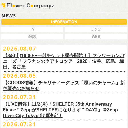
NEWS
INFORMATION
TV
ラジオ
雑誌
WEB
2026.08.07
【8/8(土)10:00〜一般チケット発売開始！】フラワーカンパ
ニーズ 「フラカンのクアトロツアー2026」渋谷、広島、梅
田、名古屋
2026.08.05
今秋開催！自身初となるクラブクアトロ・ワンマンツアー、8/8(土)一般
【GOODS情報】チャリティーグッズ「思いのチャーム」新
チケット発売がスタート！
色販売のお知らせ
どうぞお早めに〜
2026.07.31
【LIVE情報】11/2(月)「SHELTER 35th Anniversary
チャリティーグッズ「思いのチャーム」（リフレクターチャーム）の再
Finale ” ZeppがSHELTERになります ” DAY2」＠Zepp
販が決定致しました。
Diver City Tokyo 出演決定！
白、緑、赤オレンジの３つの新色展開で、
2026.07.31
8/23(日)フラワーカンパニーズ ワンマンライブ「横浜ストーリー2026」