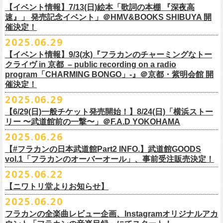
多方 大和川酒造北方風土館 より販売致します！
2.キャンペーン公式ページで、Spotifyの特別プレイリストを作成。
https://www.youtube.com/watch?
v=1EMet2dx9d4
タル配信することが決定！
【イベント情報】7/13(日)絵本「歌詞の本棚 『深夜高
イープラス販売URL（プレオーダー・一般共通）
3.作成したプレイリストを
#フラカンプレイリスト
をつけてXでシェア。
◎「フラカンの日本武道館 Part2 〜超・今が旬〜」オフィ
速』」 発売記念イベント」＠HMV&BOOKS SHIBUYA 開
https://eplus.jp/sf/detail/
4361520001-P0030001
4.フラワーカンパニーズ公式Xのキャンペーンポストをリポストして完了
■vol.6
催決定！
どうぞお楽しみに！
シャルグッズ事前通販ページ
◎「チョイナチョイナトートバッグ」
価格：¥2,000(税込)
です。
ゲスト：TOSHI-LOW（BRAHMAN）
2025.06.29
カラー：ストーンブルー、スモーキーピンク
https://capitalradioone.jp/
SHOP/387158/list.html
https://youtu.be/Z9wrtIqELqE
素材 ： 綿100％ キャンパス
【イベント情報】9/3(水)『フラカンのチャーミングなトー
■受付期間：7/16(水)17:00 ～ 8/24(日)22:59 ＊超早期ご注文特典ステッ
★応募期間
クライヴ in 京都 – public recording on a radio
サイズ：高さ40cm , 袋口幅48cm , 底幅33cm , 奥行(マチ)15cm , ハンド
カー付き：〜7/21(月祝)23:59 まで
2025年7月23日(水)〜2025年8月12日(火) 23:59まで
■vol.7
program「CHARMING BONGO」-』＠京都・紫明会館 開
ル長58cm , 内容量約15L
■発送予定：9月12日前後
※その他詳細はキャンペーン公式ページ記載の応募規約をご確認くださ
ゲスト：Novel Core
催決定！
＊その他詳細は上記通販ページをご確認ください
い
https://www.youtube.com/watch?
v=I8Zw-h9Anxg
2025.06.29
【6/29(日)一般チケット発売開始！】8/24(日)「横浜ストー
リー 〜武道館前の一撃〜」＠F.A.D YOKOHAMA
◎「CHICKEN SKIN RECORDS ガジェットポーチ」
2025.06.26
価格：2000円(税込)
カラー：ブラック、レッド
【#フラカンの日本武道館Part2 INFO.】武道館GOODS
vol.1「フラカンのオーバーオール」、事前受注販売決定！
サイズ：125×97×42ｍｍ
2025.06.22
【ニワトリ堂よりお知らせ】
2度目の日本武道館公演「フラカンの日本武道館 Part2 〜超・今が旬〜」
2025.06.20
の１ヶ月後より、
全国ワンマンツアーの開催が決定！
いつもフラワーカンパニーズのweb shop【ニワトリ堂】をご利用いただ
タイトルは「フラカンのチョイナチョイナ’25/’26」、
10/25(土)熊本
フラカンの全楽曲レビュー企画、Instagramオリジナルアカ
きありがとうございます。
Djangoを皮切りに、
来年2026年3/14(土)仙台darwinまで、
30箇所31公演を