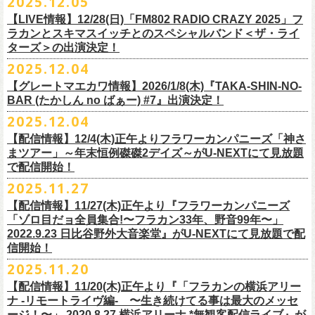
2025.12.05
※入場制限:4歳以上チケット必要
■チケット先行発売
チケット料金：前売り 5,000円(ドリンク代別途)
問い合わせ：奈良NEVER LAND
http://nara-neverland.
com/pc/info.html
中森泰弘(G)
鈴木圭介に出演が決定！
※チケット整理番号付き
【LIVE情報】12/28(日)「FM802 RADIO CRAZY 2025」フ
◎竹原
ピストル“
竹原
ピストルとフラワーカンパニーズのツーマンライブ”
・イープラス 12/29 12:00~
※整理番号あり
竹安堅一(G)
＊チケット最速先行受付：2026年12月22日(月)20:00〜
ラカンとスキマスイッチとのスペシャルバンド＜ザ・ライ
日時：2026年2月18日（水）OPEN 18:15/START 19:00
・WALK INN STUDIO！099-296-9888
※小学生以上有料、未就学児童入場不可
日時：5月31日(日) 開場 15:30 / 開演 16:00
グレートマエカワ(B)
◎「初恋の嵐 西山達郎生誕祭～初恋の嵐 カモンアゲイン!2026～」
ターズ＞の出演決定！
https://eplus.jp/pon-walkthisway/
会場：渋谷duo MUSIC EXCHANGE
・CAPARVOプレガイド 099-227-0337
チケット発売：2026年1月31日(土)午前10時～
会場：岐阜柳ヶ瀬ANTS
クハラカズユキ(Dr)
日時：2026年2月11日（祝）17:00開場 / 17:30開演
2025.12.04
出演：
竹原
ピストル、フラワーカンパニーズ
・イープラス
https://eplus.jp/sf/
detail/4450820001-P0030001
出演フラワーカンパニーズ/SCOOBIE DO
チケット料金：前売¥5,500(税込/ドリンク代別途要/整理番号付)
会場：東京新代田FEVER
問合せ：HOT STUFF PROMOTION 03-5720-9999(平日12:00〜18:00)
竹原ピストルBand Member：
【グレートマエカワ情報】2026/1/8(木)『TAKA-SHIN-NO-
その他詳細：オフィシャルホームページ
・出雲アポロ店頭
チケット料金：前売り¥5.200(税込/D別/整理番号付)
チケット発売日：2/11(水・祝)
出演：初恋の嵐
G・外園一馬
BAR (たかしん no ばぁー) #7』出演決定！
http://ongaku-heiya.com/
walkinnfes/
一般チケット発売日：2026年3月8日(日)
問い合わせ：TOP BEAT CLUB
【ゲストミュージシャン】
B・佐藤慎之介
2025.12.04
日時：2026年4月12日(日) 15:30 OPEN / 16:00 START
問い合わせ：柳ヶ瀬アンツ
http://www.
ants69.com/information.html
guitar : 木暮晋也（Hicksville）/玉川裕高 key : 高野勲
MR.PAN (THE NEATBEATS) と奥野真哉 (SOUL FLOWER UNION)がホス
Dr・伊藤哲平
オフィシャルSNS
会場：徳島GRINDHOUSE
【ゲストボーカル】
【配信情報】12/4(木)正午よりフラワーカンパニーズ「神さ
トを務める大人気BAR、『TAKA-SHIN-NO-BAR (たかしん no ばぁー)』
Key・斎藤渉
・X：@WalkInnFes
出演：フラワーカンパニーズ、ザ50回転ズ
鈴木圭介（フラワーカンパニーズ）
まツアー」～年末恒例磔磔2デイズ～がU-NEXTにて見放題
が次回は新春1月にオープン！お客様(ゲスト)を迎えてたっぷりと根掘り
2026年2月6日(金)～8日(日)
に横浜大さん橋ホールで開催する日本最大の
チケット料金：スタンディング¥6,600（整理番号付き、税込、
ドリンク
・Instagram：walkinnfes
チケット料金：前売り 5,000円(ドリンク代別途)
で配信開始！
安部コウセイ（HINTO,スパルタローカルズ）
葉掘り、口外無用の大爆笑トークをお届けする名トークイベント！
クラフト
ビールフェス
【スペントグレイン Presents JAPAN BREWERS
別）
※整理番号あり
岩崎慧（セカイイチ）
2025.11.27
(ゲストを迎えての想い出ソング・セッション・コーナーもあり！？)
CUP 2026】にフラワーカンパニーズの出演が決定！
一般発売日：未定
※小学生以上有料、未就学児童入場不可
チケット料金：6500円+D代
こちらのイベントにグレートマエカワが出演致します。
フラカンの出演は2/8(日)のみとなります。
【配信情報】11/27(木)正午より『フラワーカンパニーズ
問合せ：SOGO TOKYO ☏03-3405-9999 (月-土 12:00～13:00 / 16:00～
チケット発売：2026年1月31日(土)午前10時～
チケット発売日：12/20（土） 正午（12時）
「ゾロ目だョ全員集合!〜フラカン33年、野音99年〜」
19:00 ※日曜・祝日を除く)
イープラス
https://eplus.jp/sf/detail/
4450640001-P0030001
チケット受付url：
https://t.livepocket.jp/e/cimv1
2022.9.23 日比谷野外大音楽堂』がU-NEXTにて見放題で配
『TAKA-SHIN-NO-BAR (たかしん no ばぁー) #7』
どうぞお楽しみに！
信開始！
新春初笑い！今年も(は)良い年 2026！
【日程】2026/1/8 (木)
■スペントグレイン Presents JAPAN BREWERS CUP 2026
2025.11.20
年末恒例FM802主催のロック大忘年会「FM802 ROCK FESTIVAL RADIO
【会場】荻窪 TOP BEAT CLUB
開催日時：2026年2月6日（金）～8日（日） ＊フラワーカンパニーズの
CRAZY 2025」の「LIVE HOUSE Antenna -BEYOND ZERO Garage-」に
【配信情報】11/20(木)正午より『「フラカンの横浜アリー
【開場／開演】19:00／19:30
出演は2/8(日)
フラワーカンパニーズとスキマスイッチによるスペシャルバンド＜ザ・
ナ -リモートライヴ編- 〜生き続けてる事は最大のメッセ
【前売】￥4000 (+2D)
開催地：横浜大さん橋ホール（〒231-0002 神奈川県横浜市中区海岸通1-
ライターズ＞が登場！
ージ！〜」 2020.8.27 横浜アリーナ *無観客配信ライブ』が