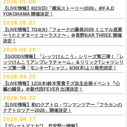
2026.05.06
OPEN 18:15
／
START 19:00
この第一回目となるゲストに、中村達也さんをお迎えしてお届けしま
払戻し期間内に購入された申込サイト内「マイページ」
◎「ラッコなエコバッグ」
より払戻し手続
も逸話まで、これまでもさまざまな伝説が語られてきたてE.L.L。
前売￥
5,500-
／当日￥
6,000-
（ドリンク代別）
す！
【LIVE情報】8/23(日)「横浜ストーリー2026」＠F.A.D
きの上、CASH POST(注 1)をご利用いただき、払戻しさせていただきま
価格：￥1,500(税込）
◎「フラカンの年末ベストナイン2026」
来年2027年にオープン50周年を控えたE.L.Lについて、フラカン鈴木圭介
チケット発売日：2026
年
7
月
5
日
(
日
) 12:00
～
YOKOHAMA 開催決定！
どうぞお楽しみに！
す。
カラー：オリーブ
11/21(土) 函館ARARA 開場16:30/開演17:00 問い合わせ：ARARA
とグレートマエカワがホスト役となり、さまざまなバンドマン、シンガ
プレイガイド：
Live Pocket
https://livepocket.jp/e/que20260903
2026.05.01
お客様ご自身でのお手続きが必要となりますため、
素材 ： ポリエステル
下記URLより払戻し手
11/23(月・祝)八戸ROXX 開場15:30/開演16:00 問い合わせ：ノースロ
ー、関係者をゲストに迎えて語り明かすトークセッションを企画。
問：
AILE C.E Works 03-5433-2500
◎ツワモノたちの記憶〜E.L.L50周年プロジェクト・スペシャルトーク〜
順をご確認の上、
サイズ：本体／約W310mm ×H340mm（持ち手含む500mm）
払戻し期限内にお手続きをお願いいたします。
ードミュージック
【LIVE情報】7/14(火)「フォークの爆発2026 ミニマル巡業
このトークシリーズでは、E.L.L.にこれまで関わってきたミュージシャ
vol.1
https://l-tike.com/guide/a_
持ち手／約W50mm × H160mm
cashpost.html
〜うたとギターとコーラスと〜」＠長野BAR THREE 開催
11/28(土) 宮崎LAZARUS 開場16:30/開演17:00 問い合わせ：LAZARUS
ン、関係者、そして当時はファンだった人々とともに、まもなく50年を
家主のツアー「YANUSHI LIVE TOUR 2026」にフラワーカンパニーズの
開催日時：2026年8月31日（月）開場19:00 開演19:30
決定！
※電子チケットの仕様上、
折りたたみマチ／約160mm
購入チケットを一部のみ払戻しすることはで
11/29(日) 鹿児島SR HALL 開場15:30/開演16:00 問い合わせ：SR HALL
迎えるライブハウスの、ツワモノたちの記憶を語っていきます。配信や
出演が決定！
◎「Handmade Rockエプロン」価格：￥5,500(税込）
会場：ell.SIZE （名古屋市中区大須2-10-43）
きません。
容量：約12L
12/5(土) 足利ライブハウス大使館 開場16:30/開演17:00 問い合わせ：
2026.04.29
インタビューでは語れない、ここだけの話もたくさん披露予定。
8/9(日)東京・SHIBUYA CLUB QUATTRO に出演させていただきます。
カラー：ダークインディゴ, キャメル
出演：鈴木圭介、グレートマエカワ、平野茂平 （Electric Lady Land会
（注 1）
※ ハンドル部分のゴムで止めて小さく携帯できます
金融庁管轄の資金移動者である株式会社ＤＧフィナンシャルテク
ネクストロード
【GOODS情報】「レッツけんこう」シリーズ第三弾！「レ
チケット完売となっておりました7/19(日)開催「フォークの爆発2026 〜
素材 ：
長） ゲスト：中村達也
ノ
ロジー(資金移動業者登録 番号：関東財務局長第 00094 号)の
12/6(日) 松本ALECX 開場15:30/開演16:000 問い合わせ：FOB新潟
7/10(金)開催のvol.0ではElectric Lady Land創始者であり現会長の平野茂
ッツけんこうアンブレラチャーム」＆リリックTシャツシリ
◎「YANUSHI LIVE TOUR 2026」 -東京公演-
座って演奏するスタイルです〜」東京・有楽町I’M A SHOW 公演につきま
（ダークインディゴ）綿 90％ , レーヨン 10％ デニム
チケット料金：全席指定¥3,500（税込） *未就学児童入場不可
「CASHPOST」が提供しているサービスです。
ーーーーー
12/11(金) 京都磔磔 〜年末恒例磔磔2デイズ〜 開場18:30/開演19:00
ーズ第一弾「モンキーTシャツ」4/30(木)より発売決定！
平氏をゲストに迎え、フラワーカンパニーズ メンバー4人とともにお届け
日時：2026/8/9(日) OPEN 17:00 / START 18:00
して、若干枚数＜立ち見指定＞での追加販売を行うことが決定しまし
（キャメル）綿 100％ キャンバス
チケット発売日：7月11日(土)10:00
購入されたマイページより払戻しさせていただきます。
問い合わせ：清水音泉
します。
2026.04.25
会場：SHIBUYA CLUB QUATTRO
8月29日(土)、30日(日)＠ゼビオアリーナ仙台 で開催されるスピッツ主催
た。
サイズ：フリー（着丈 92cm , 横幅 70cm , ショルダーテープ長 160cm）
プレイガイド：チケットぴあ
https://t.pia.jp/
PKコード：332-844
「レッツけんこう」シリーズ第三弾！アンブレラチャームの発売が決
マイページ：
https://l-tike.com/
mypage/
12/12(土) 京都磔磔 〜年末恒例磔磔2デイズ〜 開場16:30/開演17:00
今後のゲスト発表と合わせて、どうぞお楽しみに！
出演：家主 GUEST：フラワーカンパニーズ
「ロックのほそ道2026 〜15th Anniversary Special〜」にフラワーカンパ
※ フロントポケットにペン差し付き
お問い合わせ：ell.SIZE 052-211-3997
【LIVE情報】12/3(木)鈴木実貴子ズ自主企画イベント『心
定！
※本手続き中の操作、ご登録内容はしっかりとご確認のうえ、
お手続き
問い合わせ：清水音泉
チケット前売料金：一般 4,500円 / 学生 3,500円(共にドリンク代別)
ニーズの出演が決定！
◎「フォークの爆発2026 〜座って演奏するスタイルです〜」
臓の騒音』＠新代田FEVER 出演決定！
Electric Lady Landホームページ ＞
https://www.ell.co.jp/
アルミ蒸着袋入り、ランダムでご購入いただく”どれになるかお楽しみス
ください。
12/19(土) 盛岡岩手県公会堂21号室 〜ツアー最終日はフォークの爆
◎ツワモノたちの記憶〜E.L.L50周年プロジェクト・スペシャルトーク〜
※学生は公演当日に学生証の提示が必要となります
フラワーカンパニーズの出演日は8月29日(土)になります。
7/19(日)東京・有楽町I’M A SHOW 15:15/16:00
※本イベントはトークイベントです。当日はライブパフォーマンスはご
2026.04.23
タイル”での販売となります。
またお手続き時のお客様の不備に伴う対応は一切できかねますため
、ご
発〜 *アコースティックライヴ 開場16:30/開演17:00 問い合わせ：ノ
vol.0
※中学生以下無料
追加チケット＞立ち見指定 ￥5,500（税込/ドリンク代別）
ざいません。
了承ください。
ースロードミュージック
【LIVE情報】初のクアトロ・ワンマンツアー「フラカンの
開催日時：2026年7月10日（金）開場18:30 開演19:00
プレイガイド：チケット(イープラス)：
5月15日(金)18:00より、チケット先行受付もスタート！（〜5月24日
発売日：5月30日(土)10:00〜
さらに、フラカンの楽曲（歌詞）をデザインしたリリックTシャツシリー
※メール受信に際して、
事前に下記2つのドメインを受信できるように設
チケット料金：前売￥5,200(税込/ドリンク代別途要) / *12/19盛岡公演の
クアトロツアー2026」開催決定！
会場：ell.SIZE （名古屋市中区大須2-10-43）
一般チケット発売日：2026/5/30(土) 10:00 URL：
(日)23:59まで）
問：ネクストロード 03-5114-7444（平日14～18時）
https://nextroad-
モノブライトの対バンツアーにフラワーカンパニーズの出演が決定！
ズが新たに登場！
定しておいてくだ
さい。
み 前売￥5,500(税込/指定席/ドリンク代別途要)
2026.04.17
出演：フラワーカンパニーズ ゲスト：平野茂平 （Electric Lady Land会
https://eplus.jp/yanushi/
「ロックのほそ道」15周年、みんなで盛大にお祝いしましょう！
p.com/contact/
10/16(金)恵⽐寿LIQUIDROOM 公演に出演させていただきます。
第一弾は1998年リリースのアルバム『マンモスフラワー』収録「モンキ
メールが届かない場合等も、
必ず期間内にご自身で設定をご確認くださ
＊全公演共通＞高校生以下は当日¥2,000キャッシュバック（
当日年齢を
長）
問い合わせ：HOT STUFF PROMOTION 050-5211-6077
https://www.red-
【グレートマエカワ、竹安堅一情報】