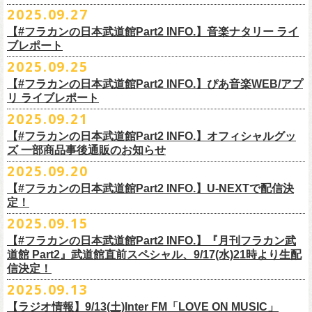
◎ワンマンツアー「フラカンのチョイナチョイナ’25/’26」 ポスター
◎「ゾロ目だョ全員集合!〜フラカン33年、野音99年〜」
2022.9.23 日比
＊＊＊＊＊＊
長州小力
2025.09.27
主催：音楽と人編集部
https://ongakutohito.com/
樋口豊さん59歳の誕生日2日前の開催となる今企画、
会場：新代田LIVE HOUSE FEVER
価格：900円(税込) *送料別
谷野外大音楽堂
まーな
出演は、トークイベントでお馴染みの〈プロ野球大好きミュージシャ
一般チケット発売日：前売 ￥5,500（税込／D代別）※お土産ステッカー
【#フラカンの日本武道館Part2 INFO.】音楽ナタリー ライ
＊サイズ：B2（515mm×728mm）
年末恒例FM802主催のロック大忘年会「FM802 ROCK FESTIVAL RADIO
ン〉たちを中心としたスペシャルバンド（グレートマエカワが参加）、
ブレポート
付き
＊販売期間：2025年10月30日(木)9:00 〜 ※在庫が無くなり次第終了
③12/4(木)配信開始予定
10月25日＠熊本Djangoを皮切りに30箇所31公演を回る全国ワンマンツア
CRAZY 2025」最終日12/29(月)、怒髪天がハウスバンドとなり、一夜限り
2月7日（土）
POLYSICS、そしてフラワーカンパニーズ。
※保護者同伴に限り高校生以下入場可能、当日￥2,
000キャッシュバック
＊2025年11月上旬〜発送予定
2025.09.25
◎ フラワーカンパニーズ「神さまツアー」～年末恒例磔磔2デイズ～ 1
ー「フラカンのチョイナチョイナ’25/’26」の2026年1月〜３月公演分
のスペシャルセッション企画「
FM802＆怒髪天 presents レディクレ歌合
■9月27日(土)公開 音楽ナタリー
◆音楽◆
（当日年齢を証明できるもの（学生証、
保険証等）のご提示が必要）
＊発送方法：宅急便
日目 2023.12.13 京都磔磔
（2/21＠大分公演を除く）
の一般チケットが10月18日(土)より発売スター
【#フラカンの日本武道館Part2 INFO.】ぴあ音楽WEB/アプ
戦」を開催。
＊9/20(土)「フラカンの日本武道館 Part2 〜超・今が旬〜」ライブレポー
矢井田瞳
前売りチケットなど本公演の詳細は、『音楽と人』のWebサイト
チケット発売日：11月15日(土)
リ ライブレポート
◎ フラワーカンパニーズ「神さまツアー」～年末恒例磔磔2デイズ～ 2
ト！
このスペシャルステージに、グレートマエカワがサポートメンバーとし
ト掲載
ホフディランカルテット
（
https://ongakutohito.com/
）にて、10月下旬ごろにお知らせされます。
問い合わせ：LIVE HOUSE FEVER TEL：03-6304-7899
☆ニワトリ堂 ＞
https://flowercompanyzinc.stores.jp/
日目 2023.12.14 京都磔磔
これにて全公演分のチケットが発売となります。
て参加することが決定しました！
2025.09.21
インナージャーニー
http://www.fever-popo.com/
■9月25日(木)公開 ぴあ音楽WEB/アプリ
9/20(土)開催の日本武道館公演を経て、さらに勢いを増してまわるフラカ
｢フラワーカンパニーズ、10年ぶり2度目の日本武道館ワンマンで示した
ポニーテールリボンズ
【#フラカンの日本武道館Part2 INFO.】オフィシャルグッ
どうぞお楽しみに！
＊9/20(土)「フラカンの日本武道館 Part2 〜超・今が旬〜」ライブレポー
■U-NEXT問い合わせ：
https://help.
unext.jp/info-video/detail/
info403b
ンの全国ツアー、
どうぞお楽しみに！
◎「FM802 ROCK FESTIVAL RADIO CRAZY 2025」
転がり続ける“バンドの未来”｣
仮面女子
ズ 一部商品事後通販のお知らせ
＊ファンクラブ優先チケット販売のご案内はファンクラブよりご登録ア
ト掲載
日程：2025年12月29日(月)
https://natalie.mu/music/news/641285
ex.KNU
◎音楽と人＆僕たちプロ野球大好きミュージシャンpresents「神田ナイト
2025.09.20
ドレスにメールでご案内しております
＊大分公演の身、諸事情により10/25(土）からの発売に変更になりました
会場：インテックス大阪
カーニバル」〜樋口豊59th BIRTHDAY LIVE〜
「今のフラカン」の圧倒的な底力 2度目の日本武道館、最高のお祭り騒
【#フラカンの日本武道館Part2 INFO.】U-NEXTで配信決
＊「
FM802＆怒髪天 presents レディクレ歌合戦」
◆お笑いステージ◆
◎「みんなの祭り X’mas SPECIAL」
日時：:2026年1月22日（木）開場/開演: 18:00/19:00（予定）
ぎ【ライブレポート】
定！
◎フラワーカンパニーズ ワンマンツアー「フラカンのチョイナチョイ
[出演]怒髪天 and more!!!!
レイザーラモン
日時：2025年12月23日(火) 開場 17:15 開演 18:00
会場：KANDA SQUARE HALL
https://lp.p.pia.jp/article/news/438272/index.html
2025.09.15
ナ’25/’26」
[Support Member]
ジョイマン
会場：名古屋DIAMOND HALL
出演：樋口豊スペシャルセッション（メンバー：樋口豊、イノウエアツ
2025年
Ba:グレートマエカワ（フラワーカンパニーズ）
【#フラカンの日本武道館Part2 INFO.】『月刊フラカン武
囲碁将棋
出演：
シ、ウエノコウジ、グレートマエカワ、MOBY and more…）
10月25日(土) 熊本Django 16:30/17:00
Key:奥野真哉(ソウル・フラワー・ユニオン)
道館 Part2』武道館直前スペシャル、9/17(水)21時より生配
nobodyKnows＋
フラワーカンパニーズ
10月26日(日) 長崎ホンダ楽器 15:30/16:00
※タイムテーブル、他出演者（ゲストボーカル）など詳細は後日発表と
信決定！
2月8日（日）
中村耕一 (ex. JAYWALK）
POLYSICS
11月3日(月・祝) 渋谷duo MUSIC EXCHANGE 15:15/16:00
なります
2025.09.13
◆音楽◆
OSAKA ROOTS
主催・企画／（株）音楽と人
11月8日(土) 徳島club GRINDHOUSE 16:30/17:00
フラワーカンパニーズ
ET-KING
制作／com agent
【ラジオ情報】9/13(土)Inter FM「LOVE ON MUSIC」
11月9日(日) 米子AZTiC laughs 15:30/16:00