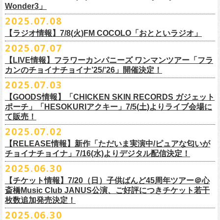
一般チケット発売日：
Wonder3」
③この
#フラカン
キャンペーンポストをリポストしてください
ゲスト：スキマスイッチ
◎7/16(水)デジタルリリース
10/25〜12/22公演＞8月30日(土)
◎「FUNKIST & RED JETS & MAIRO 25th Anniversary LIVE」
encore
2025.07.08
https://www.youtube.com/watch?
＊「ただいま実演中 / ピュアな匂いがチョイナチョイナ」
v=BR4CmNuGCLg&t=28
■7月11日(金) 14:00〜18:45 エフエム長崎「Fly-Day Wonder3」
1/17〜3/14公演＞10月18日(土)
日程：2025年10月5日(日) OPEN 16:00 START 16:25
EN1 涙よりはやく走れ
上記①②③を行って、キャンペーンへの応募が完了。
https://SPACESHOWERFUGA.lnk.
to/tadaima_pure
【ラジオ情報】7/8(火)FM COCOLO「おとといラジオ」
＊鈴木圭介、グレートマエカワ コメントOA！
会場：富山MAIRO
EN2 はぐれ者讃歌
抽選で、合計6名様にスペシャルグッズを
プレゼントいたします！
■vol.1
https://www.fmnagasaki.co.jp/program/wonder3/
2025.07.07
出演：フラワーカンパニーズ、FUNKIST、RED JETS、THE
EN3 真冬の盆踊り
■7月8日(火)18:00〜19:00 FM COCOLO「おとといラジオ」
ゲスト：加藤ひさし、古市コータロー(THE COLLECTORS)
＊「ザッツオーライ」
SANDMA（O.A）
【LIVE情報】フラワーカンパニーズ ワンマンツアー「フラ
＊鈴木圭介、グレートマエカワ コメントOA！
9/20(土)「フラカンの日本武道館 Part2 〜超・今が旬〜」開催に向け、た
https://www.youtube.com/watch?
https://SPACESHOWERFUGA.lnk.
v=kTtAgK2Iq4A&t=2345s
to/thatsallright
カンのチョイナチョイナ’25/’26」開催決定！
チケット料金：前売:¥5000 ※入場時別途ドリンク代¥600要
encore2
https://x.com/ototoi_radio
くさんの人にフラカンの魅力を届けてくださいね！
2025年9月20日(土)開催、フラワーカンパニーズ日本武道館ワンマンライ
プレイガイド：
https://eplus.jp/sf/detail/4369140001
EN4 NUDE CORE ROCK’N’ROLL
2025.07.03
ブ「フラカンの日本武道館 Part2 〜超・今が旬〜」オフィシャルグッズ
■vol.2
＊「すべての若さなき野郎ども」
スペシャルグッズ内容；
を一挙公開！
ゲスト：Hump Back
https://SPACESHOWERFUGA.lnk.
to/subetenowkasanakiyaroudomo
【GOODS情報】「CHICKEN SKIN RECORDS ガジェット
◎世界でひとつだけのフラカンオリジナルTシャツ（「フラカンの日本武
そして、本日より、事前通販受付をスタートいたします。
https://www.youtube.com/watch?
v=6XTayyWwFP0&t=6s
ポーチ」「HESOKURIアクキー」7/5(土)よりライブ会場に
道館 Part2」ライブ写真をプリント・デザインしたTシャツ）：1名様
て販売！
＊「友達100万人」
◎「フラカンの日本武道館 Part2」グッズ サイン入り（何が届くかはお
一部商品は製造に時間を要するため、7/22(火)より生産開始となります。
■vol.3
https://SPACESHOWERFUGA.lnk.
to/tomodachihyakumannin
2025.07.02
フラワーカンパニーズ 新作グッズが登場！
楽しみ）：5名様
それを踏まえ、【7/21(月祝)23:59まで】にご注文いただいた超早期ご購
ゲスト：根本要（スターダスト☆レビュー）
◎うつみようこ＆YOKOLOCO BAND
【RELEASE情報】新作「ただいま実演中/ピュアな匂いが
入対象の方には、確実にお届け＆超早期ご注文特典ステッカー（裏面に
https://www.youtube.com/watch?
v=OMoBtAjSn-w
日時：12/23(火)Open 18:00 / Start 19:00
チョイナチョイナ」7/16(水)よりデジタル配信決定！
充電器やケーブル、モバイルバッテリーなどまとめて持ち運びできる
※キャンペーン参加にはXアカウントが必要となります。
メンバーからのお礼メッセージ入り）をお付けいたします！
会場：京都磔磔
2025.06.30
「CHICKEN SKIN RECORDS ガジェットポーチ」、
※賞品の選択は出来ません。予めご了承ください。
■vol.4：山里亮太（南海キャンディーズ）
フラワーカンパニーズが20枚目のアルバム『正しい哺乳類』
を今年1月に
チケット料金：前売¥5000 / 当日¥5500
7/9(水)に発売する企画アルバム『HESOKURI ～オリジナルアルバム未収
【チケット情報】7/20（日）子供ばんど45周年ツアー＠⼼
7/22(火)以降のご注文＆公演当日ご購入の方にもなるべくお届けできるよ
https://youtube.com/live/_ipE-
Na37yY
リリースしたばかりの中、早くも新曲2曲を制作！
チケット取り扱い：
録集～』発売を記念した「HESOKURIアクキー」、
斎橋Music Club JANUS公演、ご好評につきチケット若干
★応募方法
う製作したいと思いますが、商品によって、場合によっては完売となる
そのタイトルは「ただいま実演中」と「
ピュアな匂いがチョイナチョイ
・磔磔店頭（販売中）
こちらの2種を
7/5(土)フラワーカンパニーズ アコースティック・ワンマ
枚数追加発売決定！
1.キャンペーン公式ページ
https://flowercompanyz.mixlist.app/
にアクセ
可能性がございます。ご希望の方はどうぞお早めにご注文ください！
■vol.5
ナ」。
・7/12(土)10:00〜7/24(木)23:59 イープラスプレオーダー
ンツアー 「フォークの爆発2025～座って演奏するスタイルです～」＠
喜
2025.06.30
スします。
ゲスト：大槻ケンヂ（筋肉少女帯/特撮/オケミス）
出来立てほやほやの今2曲をダブルAサイドシングルとして7/
16(水)にデジ
・8/9〜 一般発売（イープラス）