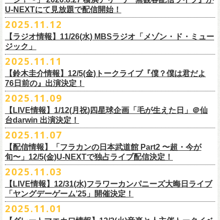
【当日】￥4500 (+2D)
1-4）
3日目12/28(日)、”年忘れ‼ レディクレSP 第3夜『レディクレ初参！フラ
U-NEXTにて見放題で配信開始！
12/21(日)、22(火)に開催するフラワーカンパニーズ ワンマンツアー「フ
【ホスト】MANABE “MR.PAN” TAKA SHI (THE NEATBEATS)／OKUNO
開催時間及び入場料：
カンとスキマのスペシャルバンド＜ザ・
ライターズ＞ ！』”と題し、スペ
ラカンのチョイナチョイナ’25/’26」の京都公演であり、年末恒例
磔
磔
2デ
2025.11.12
SHIN YA (SOUL FLOWER UNION)
2月6日（金）16:00～22:00, 前売り900円 当日1,200円
シャルなステージをお届けします！
イズの生配信が決定！
【ラジオ情報】11/26(水) MBSラジオ「メゾン・ド・ミュー
【お客様】増子直純 (怒髪天)／グレートマエカワ (フラワーカンパニーズ)
2月7日（土）11:00～21:00, 前売り1,200円 当日1,500円
どうぞお楽しみに〜
ジック」
【チケット発売】イープラス
2月8日（日）11:00～19:00, 前売り1,100円 当日1,400円
毎年恒例、ほぼ被りなしの京都磔磔2days、
お得になる2days通し視聴チ
鈴木圭介57歳の誕生日に恵比寿
LIQUIDROOMNにてワンマンライブ開催
2025.11.11
【イープラスURL】
https://eplus.jp/sf/detail/4446640001-P0030001
◎「FM802 ROCK FESTIVAL RADIO CRAZY 2025」
ケットの販売もあり！
■11月26日(水)深夜25:30〜 MBSラジオ「メゾン・ド・ミュージック」
決定！
【チケット発売日】12/6 10:00〜
【鈴木圭介情報】12/5(金)トークライブ『僕？僕は君だよ
チケット：
https://eplus.jp/sf/
detail/4430060001-P0030001
LIVE HOUSE Antenna -BEYOND ZERO Garage-
アーカイブ視聴も両日12/30(火)23:59まで可能です（
チケットのご購入は
＊鈴木圭介、グレートマエカワが11月の４週目パーソナリティを担当
76日前の』出演決定！
＊椅子席となります
12月28日(日)16:35〜 -
同日19:00まで）。
https://www.mbs1179.com/mm/
◎フラワーカンパニーズ・ワンマンライヴ
「フラカンの日本武道館 Part2 〜超・今が旬〜」の映像作品が
出店ビール会社：
年忘れ‼ レディクレSP 第3夜
2025.11.09
〜鈴木圭介誕生日「初めまして、57歳」〜
12/5(金)19:00よりU-NEXTにて配信されることを記念して、過去のライブ
渥美半島醸造
『レディクレ初参！フラカンとスキマのスペシャルバンド＜ザ・
ライタ
視聴チケット発売スタート！
【LIVE情報】1/12(月祝)四星球企画「毛が生えた日」＠仙
日時：2026年4月30日(木) 開場18:15／開園19:00
映像４作品が同じくU-NEXTで配信決定！
ISEKADO
ーズ＞ ！』
どうぞ、お楽しみに！
台darwin 出演決定！
会場：恵比寿
LIQUIDROOM
West Coast Brewing
出演：ザ・ライターズ（フラワーカンパニーズ＋スキマスイッチ）
チケット料金：前売り¥5,700(税込/整理番号付/ドリンク代別途要) *記念バ
2025.11.07
先日配信された「フラカンの横浜アリーナ -リモートライヴ編- 〜生き続
OGA BREWING
イベントオフィシャルサイト：
https://radiocrazy.fm/
◎フラワーカンパニーズ ワンマンツアー「フラカンのチョイナチョイ
ッヂ付
けてる事は最大のメッセージ！〜」 2020.8.27 横浜アリーナ *無観客配信
【配信情報】「フラカンの日本武道館 Part2 〜超・今が
オラホビール
「フラカンの日本武道館 Part2 〜超・今が旬〜」の映像作品が
ナ’25/’26」
JUN SKY WALKER(S) TOUR 2026 “READH TO GO”の対バンシリーズ＜
一般チケット発売日：2026年3月15日(日)10:00
旬〜」12/5(金)U-NEXTで独占ライブ配信決定！
ライブに続く第2弾として、
「フラカンの日本武道館 Part2 〜超・今が旬〜」の映像作品が
Kakegawa Farm Brewing
12/5(金)19:00よりU-NEXTにて配信されることを記念して、
過去のライブ
12月21日(日) 開場15:30/開演16:00 〜竹安56〜 ＊会場チケット完売
狼煙上がる時＞7/12(日)名古屋公演にフラワーカンパニーズの出演が決定
ネクストロード 03-5114-7444（平日14:00〜18:00）
本日11月27日(木)正午より『フラワーカンパニーズ「ゾロ目だョ全員集
12/5(金)19:00よりU-NEXTにて配信されることを記念して、過去のライブ
2025.11.03
KANKIKU BREWERY
映像４作品が同じくU-NEXTで配信決定！
12月22日(月) 開場18:30/開演19:00 フラカンのロックンロール大会 ＊
しました！
合!〜フラカン33年、野音99年〜」2022.9.23 日比谷野外大音楽堂』の配
映像４作品が同じくU-NEXTで配信決定！
京都醸造
会場チケット(5,200円) 残り僅か
【LIVE情報】12/31(水)フラワーカンパニーズ大晦日ライブ
信が開始しました！
CRAFT
BANK
第1弾として、本日11月20日(木)正午より『「フラカンの横浜アリーナ -リ
「ヤングデーゲーム’25」開催決定！
＊生配信詳細
◎JUN SKY WALKER(S) TOUR 2026 ”READH TO GO”＜狼煙上がる時＞
U-NEXT月額会員の方は、追加料金なくお楽しみいただけます。
先日配信された「フラカンの横浜アリーナ -リモートライヴ編- 〜生き続
CRAFT
BEER BASE
モートライヴ編- 〜生き続けてる事は最大のメッセージ！〜」
＜アーカイブ視聴期間：〜2025/12/30(火)23:59まで（※
2日間共通 ）＞
日時：2026年7月12日(日) 開場16:45/開演17:30
2025.11.01
けてる事は最大のメッセージ！〜」 2020.8.27 横浜アリーナ *無観客配信
CRAFTROCK BREWING
2020.8.27 横浜アリーナ *無観客配信ライブ』の配信が開始しました！
視聴チケット料金：
会場：名古屋Ellectric Lady Land