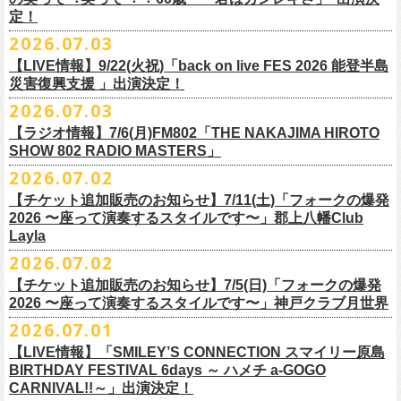
また払い戻しのご希望の方は、大変お手数ですが、来月8月末までに、
定！
福島県公演
・ファンクラブ優先でご購入の方は ヤングフラワーズ
開場15:30 開演16:00
2026.07.03
flocommail@youngflowers.jp まで
↓
【LIVE情報】9/22(火祝)「back on live FES 2026 能登半島
・プレイガイドでご購入の方は flowerotegami@gmail.com まで
災害復興支援 」出演決定！
◎フラワーカンパニーズ 「フラカンのクアトロツアー
ご連絡いただきますようお願い致します。
＜振替日程＞
2026.07.03
2026」
◎チャリティーグッズ「思いのチャーム」（*リフレクターチャーム）
ご来場くださる皆様はどうぞお気をつけて会場までいらしてください。
【ラジオ情報】7/6(月)FM802「THE NAKAJIMA HIROTO
■2026年12月18日（金） 鶴 5周⽬の47都道府県ツアー「鶴フェスへの
価格：各600円（税込）
11月1日、2日に@Zepp DiverCity Tokyoで開催されるSHELTER35周年を
SHOW 802 RADIO MASTERS」
道」福島県公演
・10/10(土)渋谷クラブクアトロ OPEN 16:15 START 17:00 問：ネ
カラー：白、緑、赤オレンジ
締めくくるファイナル2DAYSイベント「SHELTER 35th Anniversary
フラワーカンパニーズ メンバー、スタッフ一同
2026.07.02
開場18:30 開演19:00
クストロード
Finale ” ZeppがSHELTERになります ” 」のDAY2にフラワーカンパニーズ
■7月6日(月)14:00〜17:51 FM802「THE NAKAJIMA HIROTO SHOW 802
会場：福島県・OUTLINE 出演：鶴 / フラワーカンパニーズ
チケットぴあ
【チケット追加販売のお知らせ】7/11(土)「フォークの爆発
の出演が決定！
RADIO MASTERS」
9/19(土)開催「いしがきMUSIC FESTIVAL2026」に出演決定！
※開場開演時間が変更になります。ご注意ください。
イープラス
2026 〜座って演奏するスタイルです〜」郡上八幡Club
SHELTER35周年を締めくくるファイナルをサバシスターと一緒にお祝い
＊鈴木圭介、グレートマエカワ 生出演(17:00台出演予定）
今年はマチナカステージにてアコースティックライブの出演となりま
詳細：
https://afrock.jp/live/
21483/
ローチケ
Layla
させていただきます！
https://funky802.com/masters/
す。
2026.07.02
8/1(土)12:00よりチケット一般発売スタート！
・10/24(土)広島クラブクアトロ OPEN 16:15 START 17:00 問：キ
◎「SHELTER 35th Anniversary Finale ” ZeppがSHELTERになります ”
【チケット追加販売のお知らせ】7/5(日)「フォークの爆発
お待ちしております！
ーーーーーーーーーーー
ャンディー・プロモーション
DAY2」
2026 〜座って演奏するスタイルです〜」神戸クラブ月世界
＊振替公演にご来場が難しい方へ以下払い戻しのご案内です。
チケットぴあ
日時：2026年11月2日(月)
2026.07.01
◎「いしがきMUSIC FESTIVAL2026」
イープラス
会場：Zepp DiverCity Tokyo
日程：2026年9月19日(土)
【LIVE情報】「SMILEY’S CONNECTION スマイリー原島
ローチケ
＜払い戻し期間＞
出演：サバシスター、フラワーカンパニーズ
BIRTHDAY FESTIVAL 6days ～ ハメチ a-GOGO
会場：岩手県盛岡市盛岡城跡公園を中心に開催
チケット料金：オールスタンディング：¥3,935、２Ｆ指定：¥3,935 ※
7月13日 10:00～7月27日 23:59
◎「Handmade Rockふきん」
CARNIVAL!!～」出演決定！
チケット発売日：8月1日(土)12:00
・10/25(日)梅田クラブクアトロ OPEN 15:15 START 16:00 問：清
ドリンク代別 ※未就学児入場不可
価格：￥1,200(税込）
※TSURUKAI先行、
その他プレイガイドなどで4月19日福島公演のご購入