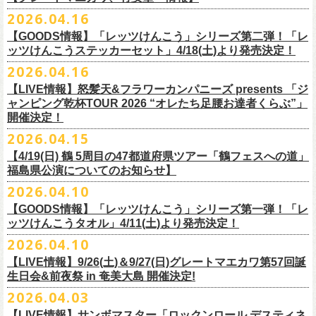
ー」の歌詞をデザインした「モンキーTシャツ」！
い。
証明できるもの（学生証、保険証など）
のご提示が必要となります）
チケット料金：全席指定¥3,500（税込） *未就学児童入場不可
hot.ne.jp/
☆オフィシャル先行☆
一般発売に先がけ、5/22(金)よりオフィシャル先行受付がスタート！
2026.04.16
≪受信可能ドメイン≫
l-tike.com
/
ent.
lawson.co.jp
一般チケット発売日：8月29日(土)
うつみようこ＆Yokoloco Band LIVE情報
チケット発売日：5月30日(土)10:00
5月15日(金)18:00 〜 5月24日(日)23:59
どうぞお見逃しなく！
4/30(木)恵比寿リキッドルーム公演より販売開始いたします！
＜お問合せ＞ローソンチケットインフォメーション
https:
//l-
【GOODS情報】「レッツけんこう」シリーズ第二弾！「レ
[オクノシンヤ(key)クハラカズユキ(ds)グレートマエカワ(b)竹安堅一(g)う
プレイガイド：チケットぴあ
https://t.pia.jp/
https://w.pia.jp/s/hosomichi26ofs/
tike.com/contact/
ッツけんこうステッカーセット」4/18(土)より発売決定！
つみようこ (vo.g)]
お問い合わせ：ell.SIZE 052-211-3997
＊本公演のチケットはチケット不正転売禁止法の対象となる「特定興行
◎「monobright TAIBAN Series 2026 〜SECOND PRIMAL〜」
2026.04.16
Electric Lady Landホームページ ＞
https://www.ell.co.jp/
入場券」となります
「レッツけんこう」シリーズ第二弾！ステッカーセットの発売が決定！
日時：2026年10月16日(金) 開場18:00/開演19:00
・6月5日(金) ＠名古屋TOKUZO
※本イベントはトークイベントです。当日はライブパフォーマンスはご
【LIVE情報】怒髪天&フラワーカンパニーズ presents 「ジ
4/18(土)SaToMansion 10th anniversary festival【南部事変 2026】公演よ
会場：恵⽐寿LIQUIDROOM
*ワンマン
ざいません。
ャンピング乾杯TOUR 2026 “オレたち足腰お達者くらぶ”」
◎「ロックのほそ道2026 〜15th Anniversary Special〜」
り販売開始いたします！
出演：モノブライト / フラワーカンパニーズ
18:30open 19:30start
開催決定！
「フォークの爆発2026 ミニマル巡業 〜うたとギターとコーラスと〜」
日時：2026年8月29日(土) 16:00 / 17:00
チケット料金：前売5,500円(税込/ドリンク代別/整理番号付)
京都のアイドルグループ・きのホ。の主催企画「THE 京月観」7/7(火)＠
予約￥5,000 当日￥5,500
編、長野での開催が決定！
2026.04.15
会場：ゼビオアリーナ仙台
一般チケット発売日：7月11日(土)
京都磔磔にフラワーカンパニーズの出演が決定！
https://www.tokuzo.com/2026Jun/20260605
出演：阿部真央 / クリープハイプ / Spitz / フラワーカンパニーズ（五十
2020年開催した「フラカンの横浜アリーナ」から続く＜フラカンの横浜
問い合わせ：ディスクガレージ https://info.diskgarage.com
【4/19(日) 鶴 5周⽬の47都道府県ツアー「鶴フェスへの道」
◎「フォークの爆発2026 ミニマル巡業 〜うたとギターとコーラスと〜」
音順）
ストーリー＞シリーズ、
福島県公演についてのお知らせ】
本日5月13日20:00から、チケットの先行抽選予約の受付もスタート！
◎「着ぐるみラッコのマグカップ」
・6月5日(土) ＠名古屋TOKUZO
※ミニマル巡業とは『
新たな試みとして歌とアコースティックギター一
料金：アリーナスタンディング￥10,000(税込・ブロック指定・入場整理
今年も8月23日(日)F.A.D YOKOHAMAにて開催決定！
＊オフィシャル先行受付＊
どうぞお見逃しなく！！
価格：￥2,000(税込）
2026.04.10
*ゲストあり：EDDIE（the 原爆オナニーズ）森田裕(バレーボールズ)
本とコーラスと小
今週末に出演を予定しておりました
物の楽器などで構成するライヴ』です
番号付)、スタンド指定席：￥10,000(税込)、車椅子席：￥11,000(税込)
期間：2026年5⽉22⽇(⾦) 18:00〜2026年5⽉31⽇(⽇) 23:59
カラー：グリーン , ホワイト
【GOODS情報】「レッツけんこう」シリーズ第一弾！「レ
17:00open 18:00start
日時：7/14(火) 開場18 : 30/開演19 : 00
お問い合わせ：ノースロードミュージック TEL 022-256-1000（営業時
◎「横浜ストーリー2026」
受付URL：
https://l-tike.com/monobright/
◎きのホ。presents「THE 京月観」vol.4
素材 ： ポリプロピレン
ッツけんこうタオル」4/11(土)より発売決定！
予約￥5,000 当日￥5,500
会場：
■2026年4月19日（日） 鶴 5周⽬の47都道府県ツアー「鶴フェスへの道」
長野
BAR THREE
間 平日11:00〜16:00）
日時：8月23日(日)Open 15:30 / Start 16:00
日時：2026年7月7日(火) 18:00 OPEN/18:30 START
サイズ：直径 約82mm × 高さ 約92mm
https://www.tokuzo.com/2026Jun/20260606
2026.04.10
チケット料金：4,800円（税込/整理番号付/ドリンク代別） ※高校生以下
福島県公演
HP:
https://rocknohosomichi.com
会場：神奈川・F.A.D
YOKOHAMA
会場：京都磔磔
容量／約340ml
お待たせしました、「レッツけんこう」シリーズの発売が決定！
は当日¥2,000キャッシュバック（
会場：福島県・OUTLINE 出演：鶴 / フラワーカンパニーズ
当日年齢を証明できるもの（学生証、
Instagram:
https://www.instagram.com/hosomichiofrock/
チケット料金：前売￥5,200（税込/整理番号付/
ドリンク代別）
【LIVE情報】9/26(土)＆9/27(日)グレートマエカワ第57回誕
出演：フラワーカンパニーズ / きのホ。
本体重量／約92g
第一弾として、「レッツけんこうタオル」が完成！
・6月7日(日)「Rainbow Hill 2026」」＠大阪 服部緑地・野外音楽堂
保険証など）
のご提示が必要となります）
X:
https://x.com/hosomichiofrock
生日会&前夜祭 in 奄美大島 開催決定!
※高校生以下は当日￥2,000キャッシュバック （当日年齢を証明できるも
チケット料金：¥4,800 (ドリンク代別途)
耐熱温度：140℃
4/11(土)「フラカンと行くザ50回転ズの故郷巡りツアー！」＠出雲アポロ
*イベント出演
一般チケット発売日：5月23日(土)
につきまして、鶴のオフィシャルサイトでお知らせがありましたとお
の(学生証、保険証など)
のご提示が必要となります）
2026.04.03
＊チケット先行抽選受付： 5/13(水)20:00~ 5/26(M火)23:59
耐冷温度：-40℃
公演より販売開始いたします！
開場/開演11:00 – 終演18:30予定
問い合わせ：長野CLUB JUNK BOX
り、延期となりました。
一般発売日:6月27日(土)
https://w.pia.jp/t/kinopo-
thekyogetsukan/
※ やわらかい乳白色と独特の透け感のあるマグカップです。
【LIVE情報】サンボマスター「ロックンロール デスティネ