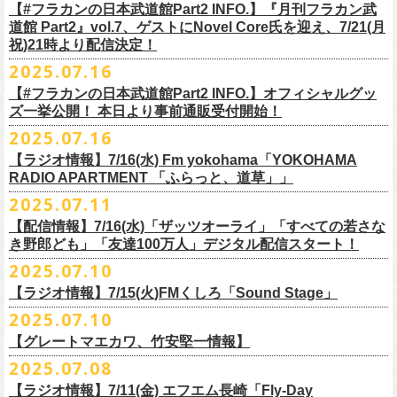
開中のフラカンの楽曲全曲レビュー企画「
フラカンの音楽目録」でボー
ください
◎｢802 Jungle Attack Vol.6 -フラカン武道館壮行会-｣
チケット発売日：9月27日(土)
【#フラカンの日本武道館Part2 INFO.】『月刊フラカン武
【お問い合わせ】
YOKOHAMA
1月17日(土) 長野CLUB JUNK BOX 16:30/17:00
ゲスト：TOSHI-LOW（BRAHMAN）
※上記サイズはあくまでも目安の寸法です
6 夜空の太陽
カル・
北島康雄をプロのライター陣に交じってreviewerに抜擢す
るなど、
https://www.tfm.co.jp/manyuki/
日時：9月2日(火)18:15 OPEN / 18:45 START
道館 Part2』vol.7、ゲストにNovel Core氏を迎え、7/21(月
プレイガイド：
SLUSH-PILE. 03-6451-0554
配信日時：8月24日（日）16:00 START（10分前より準備開始）
1月18日(日) 千葉LOOK 15:30/16:00
https://youtu.be/Z9wrtIqELqE
mc
四星球に対しての信頼度が絶大なフラカンメンバー。
とにかくお互いへ
祝)21時より配信決定！
会場：大阪 GORILLA HALL OSAKA
https://eplus.jp/sf/detail/
4383810001-P0030001
視聴URL：
https://live.nicovideo.
jp/watch/lv348512764
1月24日(土) 高知X-pt. 16:30/17:00
7 馬鹿の最高
の思いが溢れる1時間！
出演：
2025.07.16
＊本ライブの一部はプレミアム会員限定視聴となります。
1月25日(日) 広島SECOND CRUTCH 15:30/16:00
■vol.7
8 最高の夏
フラワーカンパニーズ
＊
全編視聴をご希望のかたはプレミアム会員にご登録（月額790円）をお
【#フラカンの日本武道館Part2 INFO.】オフィシャルグッ
1月27日(火) 四日市CLUB CHAOS 18:30/19:00
ゲスト：Novel Core
9 友達100万人
8月20日(水)21:00よりプレミア配信されます。
Conton Candy
願い致しま
す。
ズ一挙公開！ 本日より事前通販受付開始！
1月31日(土) 札幌近松 16:30/17:00
https://www.youtube.com/watch?
v=I8Zw-h9Anxg
10 ミント
TOSHI-LOW
＊タイムシフト視聴期間：2025年9月7日まで
2月4日(水) 下北沢シェルター 18:30/19:00
2025.07.16
11 ハイエース
開催を約１ヶ月後に控えたフラカンの日本武道館公演のチケットは
絶賛
ヒグチアイ
本番組はプレミアム会員の方ならタイムシフト視聴期間中に何度で
も、
2月14日(土) 大阪バナナホール 16:30/17:00
■vol.8
12 深夜高速
発売中！
【ラジオ情報】7/16(水) Fm yokohama「YOKOHAMA
MC：加藤真樹子（#FM802）
放送終了後に視聴することができます。 一般会員の方の場合は事前予約
2月15日(日) 岡山ペパーランド 15:30/16:00
ゲスト：四星球
mc
RADIO APARTMENT 「ふらっと、道草」」
合わせてお見逃しなく！
チケット発売スタート！
をする事で期間内にタイムシフト視
聴が可能ですが、リアルタイム視聴
2月21日(土) 別府Copper Raven 16:30/17:00
https://www.youtube.com/watch?
v=kVfyzG-tjOs
13 履歴書
2025.07.11
▼詳細はこちら
の際と同様、
全編の視聴にはプレミアム会員への加入が必要になりま
■7/16(水)22:00
～
23:30 Fm yokohama「YOKOHAMA RADIO
2月22日(日) 福岡CB 15:30/16:00
14 感情七号線
https://funky802.com/site/pickup_detail/7941
【配信情報】7/16(水)「ザッツオーライ」「すべての若さな
す。
APARTMENT
「ふらっと、道草」」
2月24日(火) 豊橋Club KNOT 18:30/19:00
15 星のブルペン
＜番組情報＞
き野郎ども」「友達100万人」デジタル配信スタート！
DJ:NakamuraEmi
2月28日(土) 新潟GOLDEN PIGGS BLACK 16:30/17:00
16 日々のあぶく
『月刊フラカン武道館 Part2』
ーーーーーーーーーーーーーーーーーーーーーーーーーーー
2025.07.10
https://www.fmyokohama.co.jp/
program/yra_furatto_michikusa
3月1日(日) 金沢AZ 15:30/16:00
17 虹の雨あがり
■vol.8
「HESOKURI」に収録「ザッツオーライ」「すべての若さなき野郎ど
◎「横浜ストーリー 〜武道館前の一撃〜」
＊鈴木圭介、グレートマエカワ コメントOA
3月7日(土) HEAVEN’S ROCKさいたま新都心 16:30/17:00
mc
【ラジオ情報】7/15(火)FMくしろ「Sound Stage」
7/23(水)よりSpotifyでフラワーカンパニーズのプレイリスト企画がスター
ゲスト：四星球
も」「友達100万人」が、7/16(水)より各音楽サービスにてデジタル配信
日時：8月24日(日)Open 15:30 / Start 16:00
3月14日(土) 仙台darwin 16:30/17:00
18 行ってきまーす
ト！
8月20日(水)21:00〜配信
スタート！
2025.07.10
会場：神奈川・F.A.D YOKOHAMA
■7月15日(金) 19:00〜 FMくしろ「Sound Stage」
19 ラッコ！ラッコ！ラッコ
本番URL：
同日リリースの新曲「ただいま実演中 / ピュアな匂いがチョイナチョイ
https://www.youtube.com/
watch?v=kVfyzG-tjOs
【グレートマエカワ、竹安堅一情報】
会場チケット：完売
＊鈴木圭介、グレートマエカワ コメントOA！
チケット料金：¥5,200(税込/整理番号付/
ドリンク代別途要)
20 人は人
①特設サイト
https://flowercompanyz.mixlist.app/
にて10曲をセレクトし
ナ」と合わせて、プリアドプリセーブが可能です。
※再放送：7月18日(金)15:00〜
2025.07.08
※全公演、高校生以下は当日¥2,000 キャッシュバック(当日年齢を証明で
21 最後にゃなんとかなるだろう
てプレイリストを作成
＊アーカイブ配信中！
ぜひお楽しみください！
きるもの(学生証、
保険証など)のご提示が必要となります)
富山MAIRO 25周年記念ライブにフラワーカンパニーズの出演が決定！
22 白眼充血絶叫楽団
【ラジオ情報】7/11(金) エフエム長崎「Fly-Day
②
#フラカンプレイリスト
をつけてXでシェア
■vol.0 番組スタート直前スペシャル