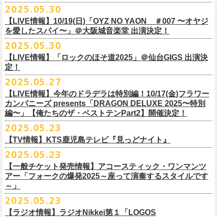
公演を直前に控えた9月3日(水)、
トークイベントを開催！
12月14日(日) 弘前KEEP THE BEAT 15:30/16:00
2025.05.30
7月21日(月祝)21:00より配信されます。
■内容：サイン会＋トークショー
泉 info@shimizuonsen.com
12月21日(日) 京都磔磔 15:30/16:00
8/24(日)F.A.D YOKOHAMAにて開催する「横浜ストーリー 〜武道館前の
【LIVE情報】10/19(日)「OYZ NO YAON ＃007 〜オヤジ
会場は登録有形文化財に指定されている京都・
紫
明
会館
にて、
2024年4月
12月22日(月) 京都磔磔 18:30/19:00
一撃〜」の一般チケットが本日6/29(日)10:00より発売開始！
フラカンの日本武道館公演のチケットは絶賛発売中。
を愛したスパイ〜」＠大阪城音楽堂 出演決定！
<イベント参加方法>
出演：子供バンド、怒髪天、フラワーカンパニーズ
よりスタートし今年2年目に突入した京都・α-
STATIONのフラワーカンパ
2026年
合わせてお見逃しなく！
電子チケットで対象商品をご予約ご購入いただいたお客様は先着にてイ
チケット料金：前売り オールスタンディング ￥6,900-（整理番号付/別途
10年ぶり2回目となる日本武道館公演『フラカンの日本武道館 Part2 〜
2025.05.30
ニーズのレギュラー番組「
CHARMING BONGO」の公開収録を兼ねて行
1月17日(土) 長野CLUB JUNK BOX 16:30/17:00
9/20(土)「フラカンの日本武道館 Part2 〜超・今が旬〜」まで１ヶ月を切
ベントにご参加いただけます。
ドリンク代）
超・今が旬〜』を開催するフラワーカンパニーズが、今年1月より月１配
われます。
【LIVE情報】「ロックのほそ道2025」＠仙台GIGS 出演決
1月18日(日) 千葉LOOK 15:30/16:00
ったタイミングでのワンマンライブ！
＜番組情報＞
※入場は整理番号順でのご入場となります
信のYouTube番組『月刊フラカン武道館 Part2』をスタート、6回目のゲ
定！
1月24日(土) 高知X-pt. 16:30/17:00
武道館とともに、お待ちしております
『月刊フラカン武道館 Part2』
※規定枚数に達し次第受付は終了させていただきますので予めご了承く
ストとして、TOSHI-LOW（BRAHMAN）の出演が決定！
◎『フラカンのチャーミングなトークライヴ in 京都 – public recording
2025.05.27
1月25日(日) 広島SECOND CRUTCH 15:30/16:00
■vol.7
ださい。
7/20(日)大阪公演追加チケット▼先着受付[e+]
on a radio program「CHARMING BONGO」-』
1月27日(火) 四日市CLUB CHAOS 18:30/19:00
◎「横浜ストーリー 〜武道館前の一撃〜」
ゲスト：Novel Core
【LIVE情報】今年のドラデラは特別編！10/17(金)フラワー
※ご購入されたご本人様のみご参加可能になります。分配や譲渡はでき
販売期間：7/1(⽕) 19:00 〜 7/19(⼟) 23:59
番組スタート直前スペシャルのvol.0としてスキマスイッチ、第１回目の
日時：2025年9月3日(水) OPEN 18:30 / START 19:00
1月31日(土) 札幌近松 16:30/17:00
日時：8月24日(日)Open 15:30 / Start 16:00
カンパニーズ presents「DRAGON DELUXE 2025〜特別
7月21日(月祝)21:00〜配信
ませんので、予めご了承ください。
https://eplus.jp/kodomoband/
ゲストとしてTHE COLLECTORSの加藤ひさし(vo)と古市コータロー(g)、
会場：京都・
紫
明
会館
2月4日(水) 下北沢シェルター 18:30/19:00
会場：神奈川・F.A.D YOKOHAMA
編〜」【俺たちのザ・ベストテンPart2】開催決定！
本番URL：
https://www.youtube.com/
watch?v=I8Zw-h9Anxg
フラワーカンパニーズが、
結成以来発表してきた楽曲を6人のreviewerた
※未就学児のお子様のご同伴をご希望の場合は、1名のみ同伴可能です。
第２回目にHump Back、第３回目はスターダスト☆レビューの根本要、
出演：フラワーカンパニーズ
2月14日(土) 大阪バナナホール 16:30/17:00
チケット料金：前売 ¥5,200(税込/整理番号付/ドリンク代別途要)
2025.05.23
ちによるレ
ビューとともに紹介する企画「フラカンの音楽目録」がスタ
ただし、座席のご用意はできませんので、同伴される方のお膝の上にお
第４回目は南海キャンディーズの山里亮太、そして第５回目は大槻ケン
入場料：1500円(税込/整理番号付自由席/
ドリンク代別途要)
2月15日(日) 岡山ペパーランド 15:30/16:00
前売￥5,200（税込、ドリンク代別、オールスタンディング）
ート！
座りいただきます。予めご了承ください。
ヂを招きお届けしてきた今番組（全回アーカイブ配信中）、第６回目と
【TV情報】KTS鹿児島テレビ『見っどナイト』
チケット発売日：6月29日(日)17:00〜
2月21日(土) 別府Copper Raven 16:30/17:00
※高校生以下は当日￥2,000キャッシュバック （当日年齢を証明できるも
＊アーカイブ配信中！
自他共に認めるライブマスターとして一年中ライブで全国を回りな
が
お席が必要な場合は、イベント参加券が必要です。
なる今回のゲストは、BRAHMANのボーカル・TOSHI-LOWを招聘。
プレイガイド：Live Pocket
https://t.livepocket.jp/e/flowercompanyz
2025.05.23
2月22日(日) 福岡CB 15:30/16:00
の(学生証、保険証など)のご提示が必要となります）
■vol.0 番組スタート直前スペシャル
■5月24日(土)25:15〜 25:45 KTS鹿児島テレビ『見っどナイト』
ら、コンスタントに楽曲を製作、新作を発表し、
今年1月には20枚目とな
▼詳細は下記ローソンチケットサイトをご確認ください。
9/20(土)開催「フラカンの日本武道館Part2 〜超・今が旬〜」グッズにつ
2月24日(火) 豊橋Club KNOT 18:30/19:00
一般発売日:6月29日(日)
【一般チケット発売情報】アコースティック・ワンマンツ
ゲスト：スキマスイッチ
https://www.kts-tv.co.jp/program/midnight/
るオリジナルアルバム『正しい哺乳類』
をリリース、これまで発表して
きまして、今回9/20までにお届け予定で、通販での事前販売受付（7月中
フラカン2度目の武道館開催を反対だと言い放つTOSHI-LOW、フラカン
アー「フォークの爆発2025～座って演奏するスタイルです
2月28日(土) 新潟GOLDEN PIGGS BLACK 16:30/17:00
プレイガイド：
フラワーカンパニーズがこれまでに発表した配信限定楽曲、数々のアー
https://www.youtube.com/watch?
v=BR4CmNuGCLg&t=28s
＊3/15(土)正しい哺乳類ツアー2025」＠鹿児島 SR HALL公演の模様が２
きた曲は300曲以上になります。
【特典会内容】
旬頃〜開始予定）を準備しております。
メンバーは番組終了までにTOSHI-LOWを納得させられるか?!
～」
3月1日(日) 金沢AZ 15:30/16:00
チケットぴあ
ティストトリビュート盤に参加した楽曲、シングル・カップリングに収
週にわたってオンエア！
その代表として 2004 年に誕⽣した「深夜⾼速」は、本当にたくさんの⽅
■トーク＆サイン参加券（1冊券）：トークショー＋サイン会
6月18日(水)21:00よりプレミア公開される。
3月7日(土) HEAVEN’S ROCKさいたま新都心 16:30/17:00
イープラス
録された楽曲など、現在入手困難となっているオリジナルアルバム未収
2025.05.23
■vol.1
にカバーしていただき、近年では CM にも起⽤されるなど、頼もしいフ
それに先がけた超先行販売として、フラカンのオリジナル・オーバーオ
3月14日(土) 仙台darwin 16:30/17:00
ローチケ
録楽曲をコンパイルした企画アルバム『HESOKURI ～オリジナルアルバ
ゲスト：加藤ひさし、古市コータロー(THE COLLECTORS)
ラカンの顔になってくれていますが、その他にも聴く⼈それぞれにとっ
※出演者との握手や接触はNGとさせて頂きます。
【ラジオ情報】ラジオNikkei第１「LOGOS
ールの販売が決定！
フラカンの日本武道館公演のチケットは絶賛発売中。