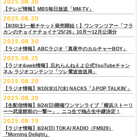
2025.08.30
うような、感動というもののさらに向こう側へ突き抜けていくような、
様々なアイテムが全16種類。ぜひお楽しみください！
サイズ：160（バニラのみ） / S / M / L / XL / XXL
【 受付期間 】
2月21日(土) 別府Copper Ravens 16:30/17:00
うつみようこ(vo)
素晴らしく爽快なライブだった。
＜製品サイズ＞
【テレビ情報】MBS毎日放送「MM-TV」
◆コンビニ(番号端末式)・銀行ATM・ネットバンキング決済
2月22日(日) 福岡CB 15:30/16:00
真城めぐみ(vo)
ライブの1曲目を飾ったのは、今年リリースの最新アルバム『正しい哺乳
160 ： 身丈62cm / 身幅46cm / 肩幅40cm / 袖丈18cm
9月22日(月) 17:00 ～ 9月27日(土) 22:59まで
2025.08.30
2月24日(火) 豊橋Club KNOT 18:30/19:00
中森泰弘(g)
■
9月
1日(月)27:20〜
MBS毎日放送「MM-TV」
類』収録の“少年卓球”。開演時間が来て、会場の照明が落ちて真っ暗にな
S ： 身丈65cm / 身幅49cm / 肩幅42cm / 袖丈19cm
◆クレジットカード決済
2月28日(土) 新潟GOLDEN PIGGS BLACK 16:30/17:00
【8/30(土)一般チケット発売開始！】ワンマンツアー「フラ
奥野真哉(key)
＊グレートマエカワ インタビューOA
り、照明が点滅しはじめ、野性的なビートが鳴り響く登場SE“Eeyo”が流
M ： 身丈69cm / 身幅52cm / 肩幅46cm / 袖丈20cm
9月22日(月) 17:00 ～ 9月30日(火) 22:59まで
3月1日(日) 金沢AZ 15:30/16:00
カンのチョイナチョイナ’25/’26」10月〜12月公演分
クハラカズユキ(dr)
※
リピート放送；
9/4(木)、9/5(金)、9/7(日)
れ出した瞬間から異様なほどの高揚感が会場を包み込み、そして竹安堅
L ： 身丈73cm / 身幅55cm / 肩幅50cm / 袖丈22cm
3月7日(土) HEAVEN’S ROCKさいたま新都心 16:30/17:00
チケット料金：前売 ¥5,500（税込／整理番号付／ドリンク代別途要）
2025.08.30
https://www.mbs.jp/mmtv/
一の目が醒めるようなギターから“少年卓球”が始まった瞬間に、もうこの
XL ： 身丈77cm / 身幅58cm / 肩幅54cm / 袖丈24cm
【 お届け 】
3月14日(土) 仙台darwin 16:30/17:00
※⾼校⽣以下は当⽇¥2,000 キャッシュバックします
#MMTV_mbs
日のフラカンの勝利は確定した――そんな気持ちになった。『正しい哺
【ラジオ情報】ABCラジオ「真夜中のカルチャーBOY」
XXL：身丈81cm / 身幅63cm / 肩幅57cm / 袖丈25cm
10月下旬発送予定
（当⽇年齢を証明できるもの（学⽣証、保険証など）のご提⽰
が必要と
10年ぶり2回目となる日本武道館公演『フラカンの日本武道館 Part2 〜
乳類』はこの10年をかけてフラカンが研ぎ澄ませてきたバンドサウンド
※上記サイズはあくまでも目安の寸法です
2025.08.25
チケット料金：¥5,200(税込/整理番号付/
ドリンク代別途要)
なります）
■8月30日(土) 、9月6日(土)、9月13日(土)
超・今が旬〜』を9月20日(土)
に開催するフラワーカンパニーズが、
今年1
とメッセージ性が高次元で結晶化した大傑作だが、その中でも、“少年卓
※全公演、高校生以下は当日¥2,000 キャッシュバック(当日年齢を証明で
【ラジオ&web情報】忘れらんねえよ公式YouTubeチャン
※チケットにスタンディングの記載がありますが、
当日は椅子あり自由
深夜2:00〜3:00 ABCラジオ「真夜中のカルチャーBOY」
月より月１配信のYouTube番組『月刊フラカン武道館 Part2』をスター
先行配信しておりました「ただいま実演中/ピュアな匂いがチョイナチョ
球”はポップで疾走感があり、初めてロックで高揚した瞬間をギュッと思
ネル ラジオコンテンツ「ツレ電波放送局」
きるもの(学生証、
保険証など)のご提示が必要となります)
席でのご案内となります。
※グレートマエカワ インタビューOA
ト、番組スタート直前スペシャルのvol.
0としてスキマスイッチ、第１回
イナ」を急遽CD化、ライブ会場にて販売がスタート！
い出させるような楽曲だ。10年ぶりの武道館とライブの1曲目を飾るに相
一般チケット発売日：
2025.08.20
券売状況により、
当日券でのご来場のお客様に後方にてスタンディン
https://abcradio.asahi.co.jp/mayoboy/
目のゲストとしてTHE COLLECTORSの加藤ひさし(vo)と古市コータロー
ぜひお手元に〜
応しい楽曲が最新アルバムに収められているという点で、今のフラカン
■8月25日(月)21:00公開
10/25〜12/22公演＞8月30日(土)
グをお願いする
場合もございます
(
g)、第２回目にHump Back、第３回目はスターダスト☆レビューの根本
の絶好調ぶり、そして、この10年間のフラカンが歩んだ道のりの豊かさ
【ラジオ情報】9/10(水)17(水) NACK5「J-POP TALKIN’」
忘れらんねえよ公式YouTubeチャンネル ラジオコンテンツ「ツレ電波放
1/17〜3/14公演＞10月18日(土)
＊2/21＠大分公演のみ＞10月25日(土)
一般チケット：発売中
要、
第４回目は南海キャンディーズの山里亮太、
第５回目は筋肉少女帯
◎31st single「ただいま実演中/ピュアな匂いがチョイナチョイナ」
を感じずにはいられない。
送局」
2025.08.20
■9月10日(水)、17日(水) 24:00～24:30 NACK5「J-POP TALKIN’」
https://flowercompanyz.com/live/2025/06/18/8686
の大槻ケンヂ、
第６回目はBRAHMANのボーカル・TOSHI-LOW、
第７回
価格：1100円(税込)
他にも美しい情景を想起させる“アメジスト”や“ミント”、下世代へのメッ
第10回ツレ：フラワーカンパニーズ 鈴木圭介/グレートマエカワ
【生配信情報】8/24(日)開催ワンマンライブ「横浜ストーリ
詳細：
https://flowercompanyz.com/live/2025/08/12/8752
＊鈴木圭介、グレートマエカワ ゲスト出演
問い合わせ：JAILHOUSE TEL:052-936-6041
https://www.jailhouse.jp/
目はラッパー・シンガーソングライターのNovel Core、そして８回目に四
収録曲:
セージを歌う“履歴書”、長い旅路を歩き続けるバンドの生き様を伝える“ハ
https://youtu.be/BIya9VH0ZOI
ー〜武道館前の一撃〜」、ニコ生で独占生中継決定！
https://www.nack5.co.jp/program/j-pop_talkin/
星球を招きお届けしてきた今番組（
全回アーカイブ配信中）。
1.ただいま実演中
イエース”（この曲の演奏時には、ステージセットとして、実際に60万キ
2025.08.19
2.ピュアな匂いがチョイナチョイナ
ロ以上を走行したというバンドの先代ハイエースが登場した）、キャッ
番組最終回となる今回は、フラカンメンバー4人による「
武道館直前スペ
価格：1100円(税込)
【ラジオ情報】8/24(日) TOKAI RADIO（FM929）
チーなサウンドとモチーフの中に現代社会や人間への批評眼を忍び込ま
シャル」を9月17日(水)21:
『Morning Delight』
00より生配信決定！
せた“ラッコ！ラッコ！ラッコ！”……この10年で生まれた多彩な楽曲たち