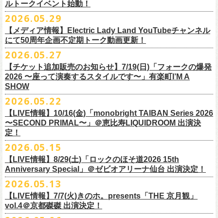
ルトークイベント始動！
素材 ： 綿100％
ローソン、
ミニストップ店舗にて直接払い戻しをさせていただきます。
＜オフィシャル抽選先行＞ 7/13(月)12:00～7/20(月・祝)23:59まで
発売日：7月4日(土)10:00〜
・富山県民小劇場ORBIS
◎「フォークの爆発2026 〜座って演奏するスタイルです〜」
サイズ：S / M / L / XL
ローソンで発券された⽅はローソンへ、
2026.05.29
ミニストップで発券された⽅は
https://
l-tike.com/st1/okuno1202-
1/
プレイガイド：イープラス
https://eplus.jp/sf/detail/
0039320001-
・バール・デ・美富味
7/5(日)兵庫・神戸クラブ月世界 開場15:30/開演16:00
＜製品サイズ＞
ミニストップへお⼿持ちの未使⽤
チケットをお持ちの上、ご来店くださ
他詳細はイベント公式サイトへ →
https://
breast.co.jp/okuno60th/
P0030682P021001?P1=
1221
【メディア情報】Electric Lady Land YouTubeチャンネル
・マリエ6F芝生広場
追加チケット＞2F立ち見席 ￥5,500（税込/ドリンク代別）
S ： 身丈66cm / 身幅55cm / 肩幅52cm / 袖丈21cm
い。実際の払戻⼿
順につきましては、下記URLをご確認ください。
ネクストロード 03-5114-7444（平日14～18時）
https://nextroad-
にて50周年企画不定期トーク動画更新！
・富山駅構内自由通路
＊ステージ上からの眺めになります
M ： 身丈70cm / 身幅58cm / 肩幅55cm / 袖丈23cm
https://l-tike.com/oc/lt/
haraimodoshi/
p.com/
contact/
チケット発売：7月6日 12時～
2026.05.27
＊自由席の方ご入場後、開演10分前のご案内を予定しています
L ： 身丈74cm / 身幅61cm / 肩幅58cm / 袖丈25cm
(注1)チケットの半券がもぎられているものについては、ご返⾦
対応を致
2027年にオープン50周年を迎える名古屋のライブハウスElectric Lady
プレイガイド：e-plus(イープラス)
発売日：7月2日(木)17:00〜
【チケット追加販売のお知らせ】7/19(日)「フォークの爆発
XL ： 身丈78cm / 身幅64cm / 肩幅61cm / 袖丈27cm
しかねます。
Land（通称E.L.L）でぴあ中部×フラワーカンパニーズの合同企画のトー
https://eplus.jp/sf/detail/
4562600001-P0030001
プレイガイド：イープラス
https://eplus.jp/sf/detail/0039320001-
2026 〜座って演奏するスタイルです〜」有楽町I’M A
※上記サイズはあくまでも目安の寸法です
(注2)チケット代以外の外⼿数料(配送⼿数料は除く)の返⾦
については、
クイベントシリーズ、vol.1の開催が8月31日(月)に決定！
フェスHP:
backonlivefes.com
SHOW
P0030685P021001?P1=1221
「フォークの爆発2026 ミニマル巡業 〜うたとギターとコーラスと〜」
「各種⼿数料券」が必要となります。
払い戻しの際に忘れずお持ちくだ
問：清水音泉 06-6357-3666（平日 15:00~18:00）
福島にて開催決定！
2026.05.22
さい。もし各種⼿
数料券を紛失された場合、外⼿数料のご返⾦
は致しか
日本のロック史を彩るさまざまバンドが出演し、ライブハウスシーン黎
info@shimizuonsen.com
ねますので何卒ご了承下さい。
【LIVE情報】10/16(金)「monobright TAIBAN Series 2026
明期ならではの驚きのエピソードから、まるで都市伝説のようなとんで
◎「フォークの爆発
2026
ミニマル巡業 〜うたとギターとコーラスと〜」
〜SECOND PRIMAL〜」＠恵⽐寿LIQUIDROOM 出演決
(注3) 払い戻しには「チケット」が必要です。払い戻し手続きより先に、
も逸話まで、これまでもさまざまな伝説が語られてきたてE.L.L。
※ミニマル巡業とは『
新たな試みとして歌とアコースティックギター一
定！
チケットの発券手続きの上、
再度Loppiにて払戻しお手続きください。
来年2027年にオープン50周年を控えたE.L.Lについて、フラカン鈴木圭介
本とコーラスと小
物の楽器などで構成するライヴ』です
(注4)夜間・早朝(21時～6時頃)は防犯対策として、
レジ内の現⾦が制限さ
2026.05.15
とグレートマエカワがホスト役となり、さまざまなバンドマン、シンガ
日時：
9/21(
月祝
)
開場
15:30/
開演
16:00
れております。その為、夜間・
早朝とその直前・直後の時間帯はつり銭
ー、関係者をゲストに迎えて語り明かすトークセッションを企画。
【LIVE情報】8/29(土)「ロックのほそ道2026 15th
会場：福島
Player
’
s Cafe
2027年にオープン50周年を迎える名古屋のライブハウスElectric Lady
◎
「SMILEY’S CONNECTION スマイリー原島 BIRTHDAY FESTIVAL
が 不⾜する場合がございますので、払い戻しは夜間・
早朝を避けてお⼿
このトークシリーズでは、E.L.L.にこれまで関わってきたミュージシャ
Anniversary Special」＠ゼビオアリーナ仙台 出演決定！
チケット料金：
4,800
円（税込
/
整理番号付
/
ドリンク代別） ※高校生以下
Land（通称E.L.L）でぴあ中部×フラワーカンパニーズの合同企画のトー
6days ～ ハメチ a-GOGO CARNIVAL!!～」
続きいただきますようお願い申し上げます。
ン、関係者、そして当時はファンだった人々とともに、まもなく50年を
2026.05.13
は当日
¥2,000
キャッシュバック（
当日年齢を証明できるもの（学生証、
クイベントシリーズを開始することが決定！
＜
day
２下北沢
CLUB Que
編＞
迎えるライブハウスの、ツワモノたちの記憶を語っていきます。配信や
10月、11月と自身初となるクラブクアトロ・
ワンマンツアーも決まって
保険証など）
のご提示が必要となります）
【LIVE情報】7/7(火)きのホ。presents「THE 京月観」
9
月
3
日
(
木
)
下北沢
CLUB Que
【ローソンチケットでご購入で、電子チケットをご選択の
インタビューでは語れない、ここだけの話もたくさん披露予定。
いるフラワーカンパニーズ、
2026年を右肩上がりに盛り上げる8箇所9公
一般チケット発売日：
7
月
18
日
(
土
)
vol.4＠京都磔磔 出演決定！
日本のロック史を彩るさまざまバンドが出演し、ライブハウスシーン黎
出演：
POLYSICS
／フラワーカンパニーズ／
SCOOBIE DO
お客様】
演のツアー開催決
定！
問い合わせ：ノースロードミュージック
明期ならではの驚きのエピソードから、まるで都市伝説のようなとんで