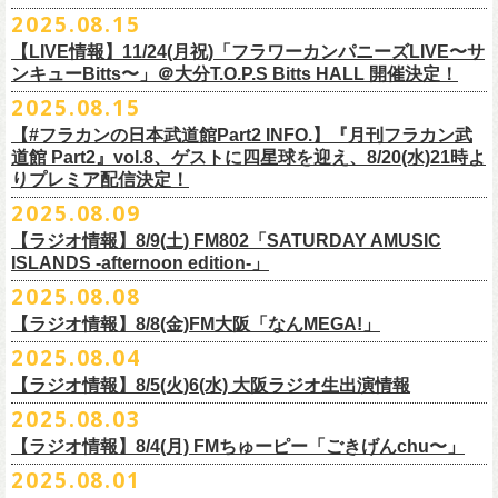
本番を3日後に控えた４人でのお喋り、どうぞお楽しみに！
が響き渡った。“星のブルペン”での、夜空から降り注ぐ星の光のような照
2025.08.15
■8月24日(日) 7:00～10:00 TOKAI RADIO（FM929）『Morning
明演出も忘れがたい。
【LIVE情報】11/24(月祝)「フラワーカンパニーズLIVE〜サ
Delight』
◎「フラカンの日本武道館 Part2 オフィシャルガチャ」
武道館公演チケットは、9/19(金)
まで各プレイガイドにて前売チケット発
もちろん“深夜高速”や“感情七号線”、“馬鹿の最高”“真冬の盆踊り”といっ
ンキューBitts〜」＠大分T.O.P.S Bitts HALL 開催決定！
＊グレートマエカワ インタビューOA
1回：500円(税込)
売中！
た、それ以前発表の名曲たちも会場を盛り上げる。「久々の曲を」とい
2025.08.15
https://www.tokairadio.co.jp/program/md/
全16種類
また、フラカン武道館応援企画として四星球とPIGGSが出演、
9/18(木)高
う紹介と共に、1998年発表のアルバム『マンモスフラワー』の最後に収
BRAHMAN ｢tour viraha 2026｣の
※フィギュア・チェキ・トートの引換券が出た時は、当日中にお引
【#フラカンの日本武道館Part2 INFO.】『月刊フラカン武
き換
円寺HIGHで開催される「SET YOU FREE〜VS SERIES」にグレートマ
録された“虹の雨あがり”が始まった瞬間には、観客たちからどよめきにも
3月22日(日) 愛知 名古屋ReNY limited公演にフラワーカンパニーズの出演
道館 Part2』vol.8、ゲストに四星球を迎え、8/20(水)21時よ
えください。
エカワがDJで出演決定！
フラカン武道館チケットの最後の手売り販売も
似た歓声が上がった。＜いつまでもそう どこまでもそう これからも
が決定しました！
りプレミア配信決定！
【 フィギュア 】4体セット , 高さ:最大8cm
実施！
きっとそうさ／うまくいく事もあって うまくいかない事はないのさ＞
【 チェキ 】1枚
2025.08.09
――そう歌う“虹の雨あがり”を今、武道館で歌いたいと思ったバンドの心
◎BRAHMAN ｢tour viraha 2026｣
【 トート 】高さ35 × 底幅39 × マチ10 cm , 素材:綿100% キャンパス
合わせてお見逃しなく！
が、とても強くて、優しくて、頼もしい。
日時：3月22日(日) 17:00open 18:00start
【ラジオ情報】8/9(土) FM802「SATURDAY AMUSIC
【 アクリルキーホルダー 】本体部分:最大 縦56 × 横30 × 厚さ3 mm
個人的にこの日のハイライトは、本編の終盤で披露された“最後にゃなん
ISLANDS -afternoon edition-」
会場：愛知 名古屋ReNY limited
【 マスキングテープ 】テープ幅30mm , 5m巻き , 材質:紙
＜番組情報＞
とかなるだろう”だった。2017年発表のアルバム『ROLL ON 48』に収録
出演：BRAHMAN,、フラワーカンパニーズ
2025.08.08
■8月9日(土) 12:00〜18:00 FM802「SATURDAY AMUSIC ISLANDS -
【 フォンタブ 】本体部分:55 × 55 mm , 材質:ポリエステル+TPU強化布 ,
『月刊フラカン武道館 Part2』武道館直前スペシャル
された楽曲。このアルバムは前回の武道館公演のあとにリリースされた
チケット料金：3500円(税込/ドリンク代別途要)
【ラジオ情報】8/8(金)FM大阪「なんMEGA!」
afternoon edition-」
金属Dカン
9月17日(水)21:00〜生配信
最初のアルバムであり、そして、このアルバムから再びフラカンは自主
一般チケット発売日：10月4日(土) 10:00
＊グレートマエカワ コメントOA（グレートマエカワの勝手にtop3 / 13〜
2025.08.04
【 缶バッジセット 】2個組 , 直径32mm
本番URL：
https://www.youtube.com/live/ND1cdsaWaZI
レーベルでの活動に戻った。そんな時期に歌われた＜最後の最後の最後
問い合わせ：ジェイルハウス 052-936-6041 www.jailhouse.jp
■8月8日(金) 12:00〜15:00 FM大阪「なんMEGA!」
14時台）
10月25日＠熊本Djangoを皮切りに30箇所31公演を回る全国ワンマンツア
には 絶対なんとかなるんだぜ＞というフレーズは、この2025年の武道
【ラジオ情報】8/5(火)6(水) 大阪ラジオ生出演情報
＊グレートマエカワ インタビューOA
https://funky802.com/saipm/
ー「フラカンのチョイナチョイナ’25/’26」の10月〜12月公演分の一般チ
＊アーカイブ配信中！
館の観客席にいる僕にとって、未来への希望のメッセージのように響い
https://www.fmosaka.net/_sites/16782390
2025.08.03
■8月5日(火)15:00〜18:00 FM COCOLO「MARK’E MUSIC MODE」
ケットが8月30日(土)より発売スタート！
■vol.0 番組スタート直前スペシャル
た。「絶対になんとかなる」――そう歌うロックバンドが、武道館のス
【ラジオ情報】8/4(月) FMちゅーピー「ごきげんchu〜」
＊オクノマサヒコ（オクノシンヤ／グレートマエカワ） 生出演(16:00台
ゲスト：スキマスイッチ
テージで、とても人間くさく、それでいて光に照らされながらロックを
出演予定）
2025.08.01
9/20(土)開催の日本武道館公演を経て、さらに勢いを増してまわるフラカ
https://www.youtube.com/watch?
v=BR4CmNuGCLg&t=28
演奏している。これって、シンプルに奇跡じゃないか。
■8月4日(月)14:00〜17:00 FMちゅーピー「ごきげんchu〜」