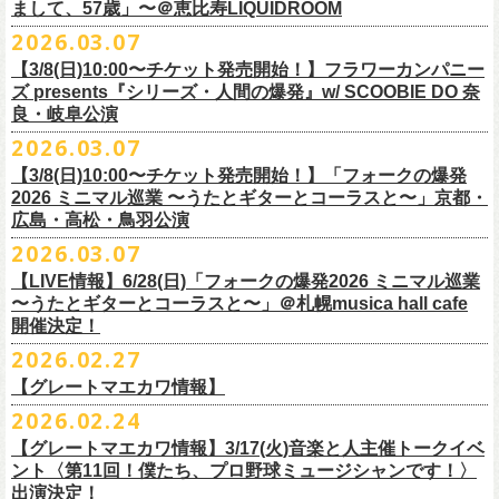
フラワーカンパニーズ presents「DRAGON DELUXE 2026」開催決定！
まして、57歳」〜＠恵比寿LIQUIDROOM
＊ライブハウス会場限定店頭先行：4/4(土) 12:00〜19:00
のみ
チケット料金：前売 ¥4,500(税込/ドリンク代別）
7月8月に開催するフラワーカンパニーズのアコースティック企画「フォ
・石巻 BLUE RESISTANCE店頭
2026.03.07
会場：国営みちのく杜の湖畔公園 北地区 エコキャンプみちのく
一般チケット発売日：4/25(土) 10:00
「DRAGON DELUXE」は、“名古屋のロックシーン活性化”、“
デビューか
ークの爆発2026 〜座って演奏するスタイルです〜」の一般チケット発売
〒986-0824 宮城県石巻市立町１丁目１－２－１
７
HP：
https://arabaki.com/
▼OFFICIAL HP先行
【3/8(日)10:00〜チケット発売開始！】フラワーカンパニー
5月23日(土)、24日(日)＠東京・錦糸公園で行われる「ニクオン2026」に
ら応援してくれている名古屋の皆さんへの恩返し”、“
名古屋への郷土愛”の
が3/28(土)10:00よりスタート！
*注意事項
【受付期間】4/4(土) 10:00 ～ 4/12(日) 23:59
ズ presents『シリーズ・人間の爆発』w/ SCOOBIE DO 奈
フラワーカンパニーズの出演が決定！
3つをテーマに掲げ、2012年より地元・
名古屋で開催しているフラワーカ
また、先日追加発表いたしました「フォークの爆発2026 ミニマル巡業 〜
東北地方在住者のみの先着販売となります
[GTR祭’26 SPECIAL BAND]
【当落・入金期間】4/15(水) 13:00 ～ 4/19(日) 21:00
良・岐阜公演
フラカンの出演はいずれか1日となります。
ンパニーズの主催イベント。
うたとギターとコーラスと〜」6/28(日)＠札幌musica hall cafeのチケット
１人１枚のみ購入可能
＊The Birthday (クハラカズユキ, ヒライハルキ, フジイケンジ)
【受付URL】
https://eplus.jp/g-freakfactory/
2026.03.07
THE BOYS&GIRLS 15th ANNIVERSARY TOUR《GO AHEAD 2026》に
も同じく3/28(土)10:00よりスタート！
住所記載の身分証確認持参の上、
それぞれのライブハウス店頭にて販売
＊ Paledusk
————————————————
フラワーカンパニーズの出演が決定！
◎「ニクオン2026」
【3/8(日)10:00〜チケット発売開始！】「フォークの爆発
15回目となる今年は初のアコースティックセットスタイル”
フォークの爆
します
・Kyeboad：高野勲
○枚数制限：お一人様2枚まで
7月23日(木)＠八王子RIPS にて、15周年お祝いさせていただきます！
日時：2026年5月23日(土)、24日(日) 11:00〜19:00 ※フラワーカンパ
2026 ミニマル巡業 〜うたとギターとコーラスと〜」京都・
発編”で開催！
購入は現金のみとなります
[GUEST GUITAR ＆ VOCALS]
○3歳以上のお客様はチケットが必要。「3歳未満のお子様」は保護者と一
ニーズの出演はいずれか1日
広島・高松・鳥羽公演
ゲストにお招きするのは、YO-KING、そしてヒグチアイ！
◎「フォークの爆発2026 〜座って演奏するスタイルです〜」
転売は固く禁止とさせていただきます
・うつみようこ
緒の場合は保護者1名につき1名まで入場無料。（保護者1名、「3歳未満
◎THE BOYS&GIRLS 15th ANNIVERSARY TOUR《GO AHEAD 2026》
会場：錦糸公園（東京都墨田区錦糸4-15-1）
2026.03.07
素敵な弾き語りをしてくださるお二人と共に、
贅沢な1日をお届けしま
7/4(土)岡山・倉敷新渓園敬倹堂 16:30/17:00 問：キャンディープロモ
公演当日も身分証を確認させて頂きます（U-22割も同様）
・菅原卓郎(9mm Parabellum Bullet)
のお子様」2名の場合は入場不可。）
日時：2026年7月23日(木) OPEN 18:30 / START 19:00
出演：フラワーカンパニーズ、勝手にしやがれ、馬場俊英、
松室政哉、
す。
ーション岡山
当日11:30〜整列開始いたします
【LIVE情報】6/28(日)「フォークの爆発2026 ミニマル巡業
・曽我部恵一
○今回のイベントに関しては、電子チケットまたは紙チケットとさせて頂
会場：八王子RIPS
ジャンクフジヤマ、THESE THREE WORDS、Ally CARAVAN、the
7/5(日)兵庫・神戸クラブ月世界 15:30/16:00 問：清水音泉
〜うたとギターとコーラスと〜」＠札幌musica hall cafe
近隣のご迷惑になるためそれ以前のお並びは禁止とさせていただき
ます
・竹安堅一(フラワーカンパニーズ)
きます。
出演：THE BOYS&GIRLS、フラワーカンパニーズ
Tiger、island etc.、BOΦGY 他
◎フラワーカンパニーズ presents 「DRAGON DELUXE 2026 〜フォーク
開催決定！
7/11(土)岐阜・郡上八幡Club Layla 16:30/17:00 問：クラブレイラ
その他詳細：
https://www.gip-web.co.jp/schedule/detail/8491#13568
・TAKUMA(10-FEET)
————————————————
チケット料金：5,000円/10代割：¥4,000 （税込/ドリンク代別)
入場/観覧：無料/オールスタンディング
の爆発編〜」
7/19(日)東京・有楽町I’M A SHOW 15:15/16:00 問：ネクストロード
問い合わせ：
2026.02.27
G.I.P.
https://www.gip-web.co.jp/t/info
・Duran
問い合わせ：
https://info.diskgarage.com/
その他詳細：
https://www.theboysandgirls.net/goahead26
アクセス：JR総武線「錦糸町駅」北口より徒歩3分、
東京メトロ半蔵門線
日時：2026年8月30日(日) 開場16:30 開演17:00
4/30(木)鈴木圭介57歳の誕生日に恵比寿
LIQUIDROOMNにてワンマンライ
8/1(土)福岡・門司BRICK HALL 16:30/17:00 問：ブリックホール
・TOSHI-LOW (OAU/BRAHMAN/the LOW-ATUS)
【グレートマエカワ情報】
「錦糸町駅」4番出口すぐ
会場：愛知＠名古屋 DIAMOND HALL
ブ、本日より一般チケットの発売がスタート！
8/2(日)福岡・門司BRICK HALL 15:30/16:00 問：ブリックホール
＊宮古公演
&KOHKI(OAU/BRAHMAN)
肉ハジケテ、音シタタル。 フードフェスと音楽フェスのコラボイベント
2026.02.24
出演：フラワーカンパニーズ（*アコースティックSET）、
YO-KING、ヒ
チケット料金：5,500円（税込/整理番号付/ドリンク代別）
日時：2026年7月26日(日) 開場 17:30 / 開演 18:00
・布袋寅泰
「ニクオン2026」
今年も開催！
5/4(月祝)5/5(火祝)＠大阪・泉大津フェニックスで開催される
グチアイ
【グレートマエカワ情報】3/17(火)音楽と人主催トークイベ
※7/4＠倉敷はドリンク代なし、7/19＠東京は全席指定
会場：岩手・カウンターアクション宮古
・ホリエアツシ(ストレイテナー)
墨田区を中心とした人気飲食店約20店舗が自慢の肉料理を披露。
ステー
「OTODAMA’26」にフラワーカンパニーズの出演が決定！
6月20日(土)、21日(日)に渋谷のライブハウスで開催される『YATSUI
チケット料金：前売 ¥5,500（税込/椅子席/整理番号付/ドリンク代別途
ント〈第11回！僕たち、プロ野球ミュージシャンです！〉
◎フラワーカンパニーズ・ワンマンライヴ
※高校生以下は当日¥2,000キャッシュバック（
当日年齢を証明できるも
出演：サンボマスター、フラワーカンパニーズ
・松尾レミ(GLIM SPANKY)
ジでは今年も極上のライブをお届け。
フラワーカンパニーズは5月5日(火祝)、10:00開場後の朝イチ！源泉テン
FESTIVAL! 2025』にフラワーカンパニーズの出演が決定！
出演決定！
要）
〜鈴木圭介誕生日「初めまして、57歳」〜
の（学生証、保険証など）
のご提示が必要となります）