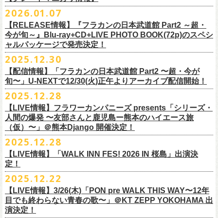
※販売ページは、2月21日0時以降に表示されます。ご了承ください。
S ： 身丈66cm / 身幅55cm / 肩幅52cm / 袖丈21cm
6/11(木)香川・高松燦庫(sanko) 18:30/19:00 問：燦庫-
問い合わせ：
G.I.P.
https://www.gip-web.co.jp/t/info
本とコーラスと小
2026.01.07
物の楽器などで構成するライヴ』です
M ： 身丈70cm / 身幅58cm / 肩幅55cm / 袖丈23cm
◎STUDIO 841 PRESENTS LIVE 2026-1「前ベン」
SANKO-/TOONICE
・5月31日(日) 開場 15:30 / 開演 16:00
日時：6/28(日) 開場15:30/開演16:00
注意事項
L ： 身丈74cm / 身幅61cm / 肩幅58cm / 袖丈25cm
【RELEASE情報】『フラカンの日本武道館 Part2 ～超・
【公演日】2026/2/7 (土)
6/13(土)三重・鳥羽水族館 18:15/18:45 問：ネクストロード
ーーーーーーーーーーーーーー
4月5日(日) 友部正人さんとの２マンライブ＠熊本Djangoの一般発売日に
会場：岐阜柳ヶ瀬ANTS
会場：札幌musica hall cafe
※営利目的のチケットの転売は固くお断り致します。転売チケットは入
XL ： 身丈78cm / 身幅64cm / 肩幅61cm / 袖丈27cm
今が旬～』Blu-ray+CD+LIVE PHOTO BOOK(72p)のスペシ
【開場/開演】16:30/17:00
チケット料金：4,800円（税込/整理番号付/ドリンク代別）
＊【オフィシャルサイト先行】
つきまして、
出演：フラワーカンパニーズ/SCOOBIE DO
チケット料金：4,800円（税込/整理番号付/ドリンク代別）
場をお断りする場合もあり
ャルパッケージで発売決定！
※上記サイズはあくまでも目安の寸法です
【会場】スタジオ841 埼玉県大里郡寄居町寄居1010
※6/13＠鳥羽はドリンク代なし
受付期間：
4/4(
土
)21:00
～
4/30(
木
)23:
59
◎「オクノマサヒコ Japan Tour2026初夏の陣〜奥野還暦イヤー記念
当初2月7日(土)でご案内しておりましたが、諸事情により、
チケット料金：前売り¥5.200(税込/D別/整理番号付)
※高校生以下は当日¥2,000キャッシュバック（
当日年齢を証明できるも
ますのでご注意ください。
2025.12.30
【出演】湯川トーベン、グレートマエカワ
※高校生以下は当日¥2,000キャッシュバック（
当日年齢を証明できるも
受付
URL
：
‘
https://eplus.jp/
sambomaster/
祭〜」
2月11日(水祝)からの発売に変更となりました。
一般チケット発売日：2026年3月8日(日)
の（学生証、保険証など）
のご提示が必要となります）
※撮影・録音・録画などは禁止とさせていただきます。また開場時のご
【チャージ】￥4,000
【配信情報】「フラカンの日本武道館 Part2 〜超・今が
の（学生証、保険証など）
のご提示が必要となります）
枚数制限
ご予定していただいた皆さまにはご迷惑おかけしますが、何卒宜しくお
プレイガイド：
一般チケット発売日：3月28日(土)
自分の席以外の席取りは
【予約】
旬〜」U-NEXTで12/30(火)正午よりアーカイブ配信開始！
一般チケット発売日：3月8日(日)10:00
・ライブハウス公演：お
1
人様
1
公演につき
1
枚まで
＊5/15(金)大阪ムジカジャポニカ
願い致します。
イープラス
お問い合わせ : 浮雲社中
contact@ml.ukigmo.org
ご遠慮ください。
https://www.facebook.com/p/%E3%82%B9%E3%82%BF%E3%82%B8%
プレイガイドなど詳細はライブページにてご確認ください
当落結果：
2025.12.28
5/2(
土
)13:00
予定
DJ&LIVE オクノマサヒコ
2024年9月に荻窪TOP BEAT CLUBでフラワーカンパニーズ＆うつみよう
問い合わせ：柳ヶ瀬アンツ
http://www.
ants69.com/information.html
※マスクの着用は任意となりますが、過度な発声や他のお客様のご迷惑
E3%82%AA%EF%BC%98%EF%BC%94%EF%BC%91-
https://flowercompanyz.com/live/2026/01/30/8956
入金期限：
5/4(
月
)21:00
(奥野真哉、グレートマエカワ)
◎フラワーカンパニーズ presents 「シリーズ・人間の爆発 〜
友部
さん
と
こ＆YOKOLOCO BAND合同企画として初開催、昨年は毎年恒例のフラワ
となる声量はお控えく
【LIVE情報】フラワーカンパニーズ presents「シリーズ・
61550212223544/
発券開始日：各公演日
10
日前～
ゲストDJ:45CLUB（mic&VITON6969）
鹿児島ー熊本のハイエース旅〜」
ーカンパニーズ主催イベント「DRAGON DELUXE」の特別編として11月
人間の爆発 〜友部さんと鹿児島ー熊本のハイエース旅
ださい。
＊追加された6/28(日)札幌公演は3/28(土)からの発売になります
ーーーーーーーーーーーーーー
18:00〜
日時：2026年4月5日(日) 開場14:30 開演15:00
（仮）〜」＠熊本Django 開催決定！
に名古屋DIAMOND HALで行ったスペシャル企画「俺たちのザ・ベストテ
※飲食を伴うイベントのため、公演当日、体調不良や発熱症状のある方
¥3,000(ドリンク別)
会場：熊本Django
ン」。
は、来場をご遠慮いただ
2025.12.28
◎「まいう〜ロックフェス2026」
6/28(日) 札幌musica hall cafe 開場15:30/開演16:00 問：浮雲社中
整理番号あり
出演：フラワーカンパニーズ、
友部
正人
1978年〜1989年まで放送されていた伝説の歌番組【ザ・ベストテン】の
きますようお願いいたします。
【LIVE情報】「WALK INN FES! 2026 IN 桜島」出演決
【公演日】2026/2/10 (火)
チケット料金：4,800円（税込/整理番号付/ドリンク代別）
U25(25歳以下〜入場ラスト・要証明)¥2,000(D別）
チケット料金：5200円（税込/ドリンク代別/整理番号付）
トリビュート企画として、誰もが口ずさめる当時ヒットした歌謡曲のみ
※ミュージシャンによるトークイベントですが、音楽の話は一切いたし
定！
【開場/開演】18:30/19:00
※高校生以下は当日¥2,000キャッシュバック（
当日年齢を証明できるも
2/28 19時よりこちらのフォームで予約開始！
一般チケット発売日：2026年2月11日(水祝)10:00
で全て構成するカヴァーライヴとなる今企画。同時代に音楽に目覚めた
ませんのでご了承ください。
2025.12.22
【会場】荻窪 TOP BEAT CLUB
の（学生証、保険証など）
のご提示が必要となります）一般チケット一
https://musicaja.info/11920
釜石市民ホール TETTOで開催される「Mobstyles presents
プレイガイド：イープラス
バンドマンたちが数々の昭和歌謡曲へのリスペクトを全身全霊でぶつけ
【出演】オーバーオールズ（石塚英彦、三宅伸治、グレートマエカワ、
般チケット発売日：3月28日(土)10:00
【LIVE情報】3/26(木)「PON pre WALK THIS WAY〜12年
KOKOKARA」にフラワーカンパニーズの出演が決定！
問い合わせ：熊本Django
る、そのスペシャルなステージの噂は各所に拡がり、次回への熱望の声
公演に関するお問い合わせ 新宿ロフトプラスワン 03-3205-6864
石塚幸作）／GSK／どんぐりパワーズ／工膝わたる（THE NUGGETS）
目でも終わらない青春の歌〜」＠KT ZEPP YOKOHAMA 出
フラワーカンパニーズのアコースティック企画「
フォークの爆発2026」
＊5/16(土)広島bar edge
本日よりオフィシャル先行の受付もスタート！
を受け、「俺たちのザ・ベストテン2026」の開催が決定！
主催：音楽と人編集部 https://ongakutohito.com/
【前売】￥5,000 ( +1D)
演決定！
の開催が決定！
DJ&LIVE オクノマサヒコ
東日本大震災から15年、新たなスタートを応援するイベント、ぜひお待
トークイベント〈第11回！ 僕たち、プロ野球大好きミュージシャンで