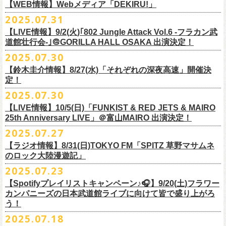
https://cocolo.jp/site/blog/1150
ンの全国ツアー、
どうぞお楽しみに！
また武道館でフラカンのライブが観たい。そう心から思う。武道館はほ
【WEB情報】Webメディア「DEKIRU!」
https://chupea.fm/
■vol.1
いほいできる会場ではなくても、こんなフラカンのライブをこれからい
＊グレートマエカワ 生出演(15:00〜出演予定）
2025.07.31
■8月6日(水)14:00〜17:51 FM802「THE NAKAJIMA HIROTO SHOW 802
7/31(木)Webメディア「DEKIRU!」
◎フラワーカンパニーズ ワンマンツアー「フラカンのチョイナチョイ
ゲスト：加藤ひさし、古市コータロー(THE COLLECTORS)
っぱい観たい。思えば初めてロックを聴いた頃からずっと、その衝撃や
【LIVE情報】9/2(火)｢802 Jungle Attack Vol.6 -フラカン武
RADIO MASTERS」
＊グレートマエカワインタビュー掲載
ナ’25/’26」
https://www.youtube.com/watch?
v=kTtAgK2Iq4A&t=2345s
感動が「思い出」という箱の中に納まらなくて、ずっとリアルに生き続
10年ぶり2回目となる日本武道館公演『フラカンの日本武道館 Part2 〜
道館壮行会-｣＠GORILLA HALL OSAKA 出演決定！
＊グレートマエカワ 生出演(17:00台出演予定）
「グレートマエカワさんのDIY魂が知りたい！〜自分たちが「面白い」と
2025年
けちゃうものだから、僕はこうやって文章を書いたりしている。この10
超・今が旬〜』を9月20日(土)
に開催するフラワーカンパニーズが、
今年1
2025.07.30
https://funky802.com/masters/
思うことが、バンドの未来につながる〜」
10月25日(土) 熊本Django 16:30/17:00
■vol.2
年ぶりのフラカンの武道館ライブも、「思い出」という箱にはなかなか
月より月１配信のYouTube番組『月刊フラカン武道館 Part2』をスター
https://media.wakasa.jp/articles/diymusic/1504/
10月26日(日) 長崎ホンダ楽器 15:30/16:00
ゲスト：Hump Back
【鈴木圭介情報】8/27(水)「それぞれの深夜高速」開催決
収まらないだろうし、収めるべきじゃない。これはきっと新しいはじま
ト、8回目のゲストとして、
四星球の出演が決定！
来月9月20日(土)、10年ぶり2度目の日本武道館公演『
フラカンの日本武道
＊「フラカンの日本武道館 Part2 オフィシャルガチャ」につきまして
11月3日(月・祝) 渋谷duo MUSIC EXCHANGE 15:15/16:00
定！
https://www.youtube.com/watch?
v=6XTayyWwFP0&t=6s
り。これからフラワーカンパニーズは、さらに凄いことになるだろう。
館 Part2 〜超・今が旬〜』を開催するフラワーカンパニーズ、
武道館前
・500円玉専用となりますので、
ご利用予定の方は500円玉をご用意くだ
11月8日(土) 徳島club GRINDHOUSE 16:30/17:00
絶対にそうなるだろう。
2025.07.30
番組スタート直前スペシャルのvol.0としてスキマスイッチ、
第１回目の
苦しい夜を乗り越えて来た芸人さんがそれぞれの夜を語り〈深夜高速〉
最後のワンマンライブとして開催する8月24日(日)「
横浜ストーリー 〜武
さい（
他の硬貨は使用不可）
11月9日(日) 米子AZTiC laughs 15:30/16:00
■vol.3
ゲストとしてTHE COLLECTORSの加藤ひさし(vo)と古市コータロー(
g)、
【LIVE情報】10/5(日)「FUNKIST & RED JETS & MAIRO
を熱唱するライブ、今年も開催決定！
道館前の一撃〜」＠F.A.D YOKOHAMA（会場チケット完売）
の模様がニ
・お一人様1回のお並びにつき5回しまでとさせていただきます
11月15日(土) 福井CHOP 16:30/17:00
◎「少しだけピュアなチョイナロンT」
ゲスト：根本要（スターダスト☆レビュー）
◎フラワーカンパニーズ「フラカンの日本武道館 Part2 〜超・今が
第２回目にHump Back、第３回目はスターダスト☆レビューの根本要、
25th Anniversary LIVE」＠富山MAIRO 出演決定！
コニコ生放送にて独占生中継されることが決定！
11月16日(日) 神戸VARIT. 15:30/16:00
https://www.youtube.com/watch?
v=OMoBtAjSn-w
価格：¥4,000（税込）
旬〜」
第４回目は南海キャンディーズの山里亮太、
第５回目は筋肉少女帯の大
2025.07.27
◎「それぞれの深夜高速」
11月29日(土) 名古屋E.L.L 16:30/17:00
ボディカラー：ホワイト
2025年9月20日(土)＠日本武道館 OPEN 15:30 START 16:30
槻ケンヂ、
第６回目はBRAHMANのボーカル・TOSHI-LOW、
そして第７
【日時】2025年8月27日（水）18:40開場 19:00開演
ライブの一部はどなたでも無料で視聴が可能、
ニコニコプレミアム会員
【ラジオ情報】8/31(日)TOKYO FM「SPITZ 草野マサムネ
11月30日(日) 静岡サナッシュ 15:30/16:00
■vol.4：山里亮太（南海キャンディーズ）
素材 ： 綿100％
回目はラッパー・シンガーソングライターのNovel Coreを招きお届けして
今年12月末をもって営業終了となる大分のライブハウスT.O.P.S
【会場】下北沢・小劇場B1
に登録するとライブ全編、
見逃し配信が視聴可能となります。
のロック大陸漫遊記」
12月6日(土) 宇都宮HEAVEN’S ROCK VJ-2 16:30/17:00
https://youtube.com/live/_ipE-
Na37yY
サイズ：S / M / L / XL /XXL
＜SET LIST＞
きた今番組（全回アーカイブ配信中）。
BittsHALLにて、フラワーカンパニーズのワンマンライブが決定！
【出演者】MC：東京03角田 特別審査員：フラワーカンパニーズ鈴木
12月7日(日) 水戸LIGHT HOUSE 15:30/16:00
2025.07.23
＜製品サイズ＞
SE Eeyo
第８回目となる今回のゲストは、”日本一泣けるコミックバンド”
、四星球
■8月31日(日)21:00〜21:55 TOKYO FM「SPITZ 草野マサムネのロック大
ゲスト：4名
武道館公演を１ヶ月後に控えたフラカンの盛り上がり必至の貴重な
ライ
12月13日(土) 盛岡CLUB CHANGE WAVE 16:30/17:00
■vol.5
S ： 身丈65cm / 身幅49cm / 肩幅42cm / 袖丈 60cm
1 少年卓球
【Spotifyプレイリストキャンペーン♪🎧】9/20(土)フラワー
を招聘！
陸漫遊記」
9/2(火)大阪GORILLA HALL OSAKAで開催される｢802 Jungle Attack Vol.6
◎「フラワーカンパニーズLIVE〜サンキューBitts〜」
【料金】￥3,500-（税込・整理番号付き自由席）
ブ、どうぞお見逃しなく！
12月14日(日) 弘前KEEP THE BEAT 15:30/16:00
ゲスト：大槻ケンヂ（筋肉少女帯/特撮/オケミス）
M ： 身丈69cm / 身幅52cm / 肩幅45cm / 袖丈62cm
2 ピースフル
カンパニーズの日本武道館ライブに向けて皆で盛り上がろ
＊鈴木圭介、グレートマエカワ ゲスト出演決定！
-フラカン武道館壮行会-｣にフラワーカンパニーズの出演が決定！
日時：2025年11月24日(月祝) OPEN15:30/START16:00
【発売日】Livepocket
12月21日(日) 京都磔磔 15:30/16:00
https://www.youtube.com/watch?
v=1EMet2dx9d4
う！
L ： 身丈73cm / 身幅55cm / 肩幅48cm / 袖丈63cm
3 ただいま実演中
20年以上にわたる付き合いで、
先輩後輩の枠を超えた関係性の2組。四星
壮行会、ありがとうございます！嬉涙
会場：大分T.O.P.S BittsHALL
・7月30日（水）21:00 先行抽選受付開始（～8月12日（火）11:00
＊配信詳細
12月22日(月) 京都磔磔 18:30/19:00
XL ： 身丈77cm / 身幅58cm / 肩幅52cm / 袖丈64cm
4 ライトを消して走れ
2025.07.18
球にことあるごとに”
危機”を救ってもらってきたフラカン、
さらに現在展
※全国38局ネット＞
各放送局のオンエア日時は番組公式サイトでご確認
チケット料金：前売¥5,200(税込/整理番号付/ドリンク代別)
迄）・8月16日（土）11:00 一般発売開始
◎フラワーカンパニーズ「横浜ストーリー〜武道館前の一撃〜」＠
F.A.D
2026年
■vol.6
XXL：身丈81cm / 身幅63cm / 肩幅56cm / 袖丈65cm
5 アメジスト