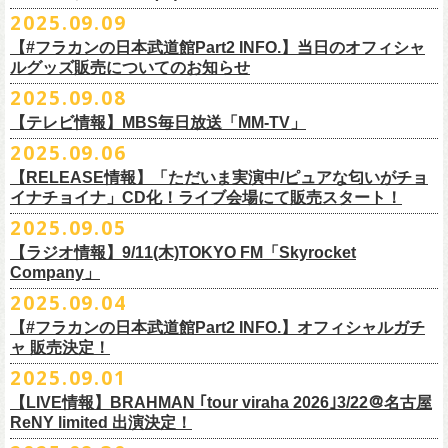
DJやついいちろう
Secret Artist：*後日発表
問い合わせ／SOGO TOKYO 03-3405-9999
2025.09.09
11月15日(土) 福井CHOP 16:30/17:00
■9月13日(土)19:00〜20:00 Inter FM「LOVE ON MUSIC」
Name the Night
Guest Artist : 鈴木圭介 (フラワーカンパニーズ)
11月16日(日) 神戸VARIT. 15:30/16:00
【#フラカンの日本武道館Part2 INFO.】当日のオフィシャ
＊鈴木圭介、グレートマエカワ生出演
ハモニカクリームズ
MC ：矢野きよ実
11月29日(土) 名古屋E.L.L 16:30/17:00
ルグッズ販売についてのお知らせ
https://www.interfm.co.jp/loveonmusic/
雅轟太鼓
料金：全席指定 ／ 前売 ￥6,500‐ 当日 ￥7,000‐ 入場時ドリンク代￥600-
11月30日(日) 静岡サナッシュ 15:30/16:00
2025.09.08
別途必要
9月20日(土)フラカンの日本武道館公演当日のグッズ販売ついてのお知ら
12月6日(土) 宇都宮HEAVEN’S ROCK VJ-2 16:30/17:00
◆お笑いステージ◆
チケット発売：2025年10月15日(水) 正午～
【テレビ情報】MBS毎日放送「MM-TV」
せです。
12月7日(日) 水戸LIGHT HOUSE 15:30/16:00
ですよ。
チケット受付：チケットぴあ Ｐコード 311-504
2025.09.06
12月13日(土) 盛岡CLUB CHANGE WAVE 16:30/17:00
■
9月8
日(月)27:20〜
MBS毎日放送「MM-TV」
ヨネダ2000
イープラス
https://eplus.jp/minnano-xmas/
☆グッズ販売：12:00〜予定（準備状況により、
少々お待ちいただく場合
本日開催された「フラカンの日本武道館 Part2 〜超・今が旬〜」こちら
12月14日(日) 弘前KEEP THE BEAT 15:30/16:00
【RELEASE情報】「ただいま実演中/ピュアな匂いがチョ
＊グレートマエカワ インタビューOA
================================================
お問合せ：並矢株式会社 052-683-5885 （平日10時から17時）
がございます）
のライブの模様がU-NEXTにて独占ライブ配信されることが決定！
イナチョイナ」CD化！ライブ会場にて販売スタート！
12月21日(日) 京都磔磔 15:30/16:00
◎「ドラデラ2025 爽やかアクキー」
※
リピート放送；
9/11(木)、9/12(金)、9/14(日)
☆ご購入商品を入れる袋のご用意はございませんので、
みなさまの方で
詳細は後日発表致します。
12月22日(月) 京都磔磔 18:30/19:00
2025.09.05
価格：800円(税込)
https://www.mbs.jp/mmtv/
文・天野史彬 写真：新保勇樹
ご準備をお願い致します
昨日開催しました「フラカンの日本武道館 Part2 〜超・今が旬〜」にて
2026年
サイズ：85 × 40ｍｍ
#MMTV_mbs
【ラジオ情報】9/11(木)TOKYO FM「Skyrocket
どうぞお楽しみに！
オフィシャルグッズを購入いただきありがとうございました。
1月17日(土) 長野CLUB JUNK BOX 16:30/17:00
Company」
▼
＊「フラカンの日本武道館 Part2 オフィシャルグッズ」につきまして
一部の商品を事後通販させていただくことが決定しました。
1月18日(日) 千葉LOOK 15:30/16:00
ーーーーーーーーーーーーーー
2025年９月20日、フラワーカンパニーズが10年ぶりとなる日本武道館ワ
2025.09.04
現金に加え、各種キャッシュレス決済もご利用いただけます。
対応ブ
1月24日(土) 高知X-pt. 16:30/17:00
■9月11日(木)17:00〜20:00 TOKYO FM「Skyrocket Company」
ンマン公演「フラカンの日本武道館Part2 〜超・今が旬〜」を開催した。
ランドは下記画像をご確認ください
商品を買い逃した方、追加で買いたいなという方、ぜひご利用くださ
【#フラカンの日本武道館Part2 INFO.】オフィシャルガチ
1月25日(日) 広島SECOND CRUTCH 15:30/16:00
＊鈴木圭介、グレートマエカワ 生出演
☆フラワーカンパニーズ presents 「DRAGON DELUXE 2025〜特別
熟練の凄みと、消えることのないみずみずしさを兼ね備えた演奏。派手
ャ 販売決定！
い。
1月27日(火) 四日市CLUB CHAOS 18:30/19:00
https://www.tfm.co.jp/sky/
編〜」【俺たちのザ・ベストテンPart2】
になり過ぎず、かと言ってストイックにもなり過ぎず。躍動するバンド
◎「チョイナチョイナTシャツ」
2025.09.01
1月31日(土) 札幌近松 16:30/17:00
日時：10月17日(金) Open 18:15 / Start 19:00
と楽曲の世界観を彩り、会場を鮮やかに彩った演出。ダブルアンコール
2025年9月20日(土)開催、フラワーカンパニーズ日本武道館ワンマンライ
価格：￥3,500（税込）
【 受付URL 】
2月4日(水) 下北沢シェルター 18:30/19:00
会場：名古屋DIAMOND HALL
【LIVE情報】BRAHMAN ｢tour viraha 2026｣3/22＠名古屋
までの全26曲、この10年間でリリースされてきた楽曲を中心としたリア
ブ「フラカンの日本武道館 Part2 〜超・今が旬〜」公演当日のオフィシ
ボディカラー：バニラ, グレイッシュパープル
https://capitalradioone.jp/
SHOP/387158/list.html
2月14日(土) 大阪バナナホール 16:30/17:00
ReNY limited 出演決定！
出演：
ルタイム感のあるセットリスト。すべてが「完璧だ！」と感嘆してしま
ャルグッズエリアにオフィシャルガチャが登場！
素材 ： 綿100％
2月15日(日) 岡山ペパーランド 15:30/16:00
フラワーカンパニーズ