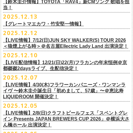
※高校生以下は当日¥2,000キャッシュバック（
当日年齢を証明できるも
ミスター小西(Vo)
当日あらゆる角度から切り取った写真を贅沢にまとめた72ページのフォ
【鈴木圭介情報】TOYOTA「RAV4」新CMソング 歌唱を担
配信日：2025年12月30日(火)正午
の（学生証、保険証など）
のご提示が必要となります）
ザ50回転ズとの対バンツアーが決定！
当！
奥野真哉(Key)
トブックも同梱したスペシャルパッケージ仕様で販売致します。
視聴料：U-NEXT月額会員視聴無料配信URL：
https:
一般チケット発売日：3月8日(日)
「フラカンと行くザ50回転ズの故郷巡りツアー！」と題し、ザ50回転ズ
中森泰弘(G)
2025.12.13
//t.unext.jp/r/flowercompanyz
TOYOTA「RAV4」の新CMソングの歌唱を鈴木圭介が担当
！
のメンバーの故郷、堺、出雲、徳島を２バンドで巡ります！
竹安堅一(G)
フラカンのweb shop「ニワトリ堂」、そして1/31(土)札幌公演よりフラカ
【グレートマエカワ・竹安堅一情報】
2025年12月17日発売とともに新作CMが公開され
ました。
◎「フォークの爆発2026 〜座って演奏するスタイルです〜」
4月4日(土) ,5日(日)に開催される「WALK INN FES! 2026 IN 桜島」にフ
グレートマエカワ(B)
ンのライブ会場にて販売がスタート！
＊以下過去ライブ作品も配信中
ナレーションも担当しております。
2025.12.12
7/4(土)岡山・倉敷新渓園敬倹堂 16:30/17:00 問：キャンディープロモ
ラワーカンパニーズの出演が決定！
一般チケット発売は1月31日。
クハラカズユキ(Dr)
完全生産限定盤のため売り切れ次第販売終了。どうぞお早めに！
『Maximum Top Beat!!』
◎「フラカンの横浜アリーナ -リモートライヴ編- 〜生き続けてる事は最
ぜひチェックしてください！
ーション岡山
どうぞお見逃しなく！
【LIVE情報】7/12(日)JUN SKY WALKER(S) TOUR 2026
フラワーカンパニーズが不定期で行なっている２マンライブ企画「シリ
チケット料金：前売¥5,500(税込/ドリンク代別途要/整理番号付)
3rd Anniversary of Top Beat Club
大のメッセージ！〜」 2020.8.27 横浜アリーナ *無観客配信ライブ
7/5(日)兵庫・神戸クラブ月世界 15:30/16:00 問：清水音泉
＜狼煙上がる時＞＠名古屋Ellectric Lady Land 出演決定！
◎「WALK INN FES! 2026 IN 桜島」
ーズ・人間の爆発」、SCOOBIE Dを迎え、2026年5月に奈良と岐阜での
チケット発売日：2/11(水・祝)
商品詳細：
うつみようこ＆Yokoloco Band “ワンマン！”
◎「ゾロ目だョ全員集合!〜フラカン33年、野音99年〜」
2022.9.23 日比
7/11(土)岐阜・郡上八幡Club Layla 16:30/17:00 問：クラブレイラ
日付：4月4日(土) ,5日(日) ※日割り発表は後日となります
◎「フラカンと行くザ50回転ズの故郷巡りツアー！」
開催が決定！
問い合わせ：十三GABU
LIVE Blu-ray+CD『フラカンの日本武道館 Part2 ～超・今が旬～』
2025.12.10
【公演日】2026/2/5 (木)
3月26日(木)＠KT ZEPP YOKOHAMAで開催される「PON pre WALK
谷野外大音楽堂
7/19(日)東京・有楽町I’M A SHOW 15:15/16:00 問：ネクストロード
会場：南栄リース桜島広場(桜島多目的広場野外ステージ)
日時：2026年4月9日(木) 18:30 OPEN / 19:00 START
内容：Blu-ray+2CD+LIVE PHOTO BOOK(72p） *三方背BOX仕様
【会場】荻窪 TOP BEAT CLUB
THIS WAY〜12年目でも終わらない青春の歌〜」にフラワーカンパニーズ
【LIVE配信情報】12/21(日)22(月)フラカンの年末恒例＠京
◎ フラワーカンパニーズ「神さまツアー」～年末恒例磔磔2デイズ～ 1
8/1(土)福岡・門司BRICK HALL 16:30/17:00 問：ブリックホール
出演：
会場：大阪・堺ファンダンゴ
2025年もお互いに充実のライブを展開してきた両者によるガチンコ対バ
◎フラカン＆ヨコロコ合同企画「俺たちのザ・ベストテン2026」東京編
価格：¥11,000(税込)
【開場/開演】19:00 / 19:30
の出演が決定しました！
都磔磔2daysライブ、生配信決定！
日目 2023.12.13 京都磔磔
8/2(日)福岡・門司BRICK HALL 15:30/16:00 問：ブリックホール
ーゲストアーティスト
出演：フラワーカンパニーズ、ザ50回転ズ
ン、熱すぎるステージになること必至！
【昭和の歌番組を代表する『ザ・ベストテン』のトリビュートLIVE。
発売日：2026年1月30日
【出演】うつみようこ＆Yokoloco Band
本日よりチケット最速先行受付も開始！
2025.12.07
2026年4月18日(土)岩手県二戸市九戸城跡で開催される、結成10周年を迎
◎ フラワーカンパニーズ「神さまツアー」～年末恒例磔磔2デイズ～ 2
チケット料金：5,500円（税込/整理番号付/ドリンク代別）
HEY-SMITH / RHYMESTER / バックドロップシンデレラ / KALMA / 打首
チケット料金：前売り 5,000円(ドリンク代別途)
一般チケット発売は3月8日。
数々の昭和歌謡のカヴァーだけの一夜】
販売場所：フラワーカンパニーズweb shop「ニワトリ堂」
【前売】5,000円 (+1D）
お見逃しなく〜
えるSaToMansion主催のイベント【南部事変 2026】にフラワーカンパニ
日目 2023.12.14 京都磔磔
【LIVE情報】4/30(木)フラワーカンパニーズ・ワンマンラ
※7/4＠倉敷はドリンク代なし、7/19＠東京は全席指定
獄門同好会 / 友部正人 / bacho / THE BOYS&GIRLS
※整理番号あり
どうぞお見逃しなく！
日時：5/19(火)開場18:30／開演19:00
（https://flowercompanyzinc.stores.jp/）、フラワーカンパニーズ ライブ
【当日】5,500円 (+1D）
ーズの出演が決定しました！
イヴ 〜鈴木圭介誕生日「初めまして、57歳」〜＠恵比寿
※高校生以下は当日¥2,000キャッシュバック（
当日年齢を証明できるも
/ SOIL&”PIMP”SESSIONS / フラワーカンパニーズ / SIX LOUNGE / THE
※小学生以上有料、未就学児童入場不可
会場：東京・荻窪TOP BEAT CLUB
会場
【発売場所】イープラス／Peatix
◎「PON pre WALK THIS WAY〜12年目でも終わらない青春の歌〜」
LIQUIDROOM 開催決定！
■U-NEXT問い合わせ：
https://help.
unext.jp/info-video/detail/
info403b
の（学生証、保険証など）
のご提示が必要となります）
FOREVER YOUNG / ENTH / Hump Back / The Birthday (クハラカズユ
チケット発売：2026年1月31日(土)午前10時～
◎フラワーカンパニーズpresents『シリーズ・
人間の爆発』
出演：
※完全生産限定盤のため、生産分完売次第販売終了
【一般発売日】12/13 10:00〜
日時：2026年3月26日(木) 開場17:30 / 開演18:30
◎SaToMansion 10th anniversary festival【南部事変 2026】
2025.12.05
一般チケット発売日：3月28日(土)
キ, ヒライハルキ, フジイケンジ)
イープラス
https://eplus.jp/sf/detail/
4450790001-P0030001
日時：5月30日(土) 開場 16:30 / 開演 17:00
真城めぐみ(Vo)
【イープラス URL】
https://eplus.jp/sf/detail/4450650001-P0030001
会場：KT ZEPP YOKOHAMA
▼CM 概要
日時：2026年4月18日(土) 開城 10:00 / 閉城 17:30 予定
ー鹿児島アーティスト
会場：奈良NEVER LAND
うつみようこ(Vo)
【LIVE情報】2/8(日)クラフトビールフェス「スペントグレ
【Peatix URL】
https://peatix.com/event/4740570
出演：Hump Back/四星球/フラワーカンパニーズ … and more!!
TOYOTA RAV4「LOVE FOREVER」篇
会場：岩手県二戸市九戸城跡
https://www.city.ninohe.lg.jp/info/335
人性補欠 / Tonto / その日暮らし / 花想い / Noisy Laf / 椿井紗代 / Wiθ /
日時：2026年4月11日(土) 16:30 OPEN / 17:00 START
出演：フラワーカンパニーズ/SCOOBIE DO
鈴木圭介(Vo)
イン Presents JAPAN BREWERS CUP 2026」＠横浜大さ
【入場順】1.イープラス 2.Peatix
チケット料金：¥5,0OO(1F立ち見)¥6,0OO 1Drink別(2F指定席)
＊TOYOTA「RAV4」オフィシャルサイト：
https:/
/toyota.jp/rav4/
その他詳細：SaToMansion 公式サイト：
https://satomansion.com/
Poly lism / DJ Msize /ともそだちBAND / +オーディショングランプリ
ん橋ホール 出演決定！
会場：島根・出雲アポロ
チケット料金：前売り¥5.200(税込/D別/整理番号付)
ミスター小西(Vo)
2026年2月 「初恋の嵐 西山達郎生誕祭～初恋の嵐 カモンアゲイン!2026
【問】TOP BEAT CLUB 03-6913-5433 info@topbeatclub.com
※1Drink別
竹原ピストルさん（バンド編成）との対バンライブが決定！
ーー
出演：フラワーカンパニーズ、ザ50回転ズ
一般チケット発売日：2026年3月8日(日)
奥野真哉(Key)
～」開催ゲストボーカルとして、