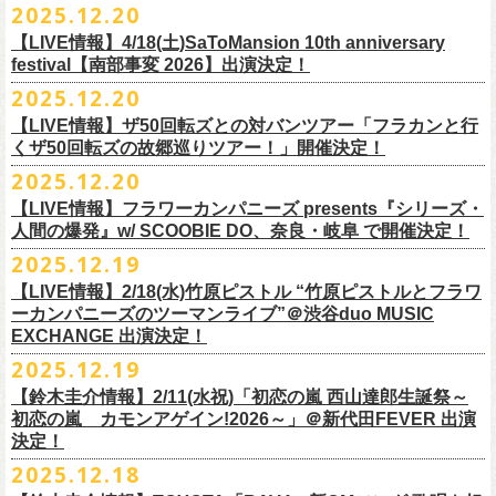
【発売場所】イープラス／Peatix
2025.12.20
(奥野真哉、グレートマエカワ)
ちしております。
5月、東京・荻窪TOP BEAT CLUB、さらに待望の初の大阪・十三GABU
す！〉の開催決定！
【イープラス URL】https://eplus.jp/sf/detail/4461090001-P0030001
今年は、通常のアコースティック・スタイル「〜
座って演奏するスタイ
ゲストDJ:OKA-T／SAKI／HYNG
と、2公演での開催となる。
【LIVE情報】4/18(土)SaToMansion 10th anniversary
【Peatix URL】https://peatix.com/event/4782289
U-NEXTにて独占ライブ配信された9月20日(土)開催の日本武道館公演『フ
ルです〜」でのライヴに加え、
新たな試みとして歌とアコースティック
18:00〜
◎「Mobstyles presents KOKOKARA」
ベストテン世代による、ベストテン世代のための、そしてベストテン世
festival【南部事変 2026】出演決定！
【発売日】1/13 18:00
ラカンの日本武道館 Part2 〜超・今が旬〜』の模様が、12/30(火)正午よ
ギター一本とコーラスと小
物の楽器などで構成するライヴ「ミニマル巡
¥3,000(ドリンク別)
日時：2026年3月20日(金祝) 開場16:00 / 開演 17:00
代じゃなくてもきっと楽しんでいただける、懐かしくも新鮮でとびきり
2025.12.20
【問】TOP BEAT CLUB 03-6913-5433
り再びU-NEXTにてアーカイブ配信スタート！
業 〜うたとギターとコーラスと〜」の２形態で開催いたします。
予約メールアドレス
会場：釜石市民ホール TETTO ホールA（〒026-0024 岩手県釜石市大町
贅沢なステージショウ！
【LIVE情報】ザ50回転ズとの対バンツアー「フラカンと行
okumasa.hrsm@gmail.com
1-1-9）
今年はどんな選曲＆ランキングになるのか！？
くザ50回転ズの故郷巡りツアー！」開催決定！
全国のライブハウスを主戦場とし”メンバーチェンジなし、
活動休止な
初の試み、そして初の会場を多く含む今ツアー、
どうぞお楽しみに！
出演：10-FEET / フラワーカンパニーズ / OA 田原 104 洋/SBE
どうぞお楽しみに！
◎「オクノマサヒコの DJ Dinners2026〜グレッグ・バレンタイン〜」
し”で全国各地でライブ・
ツアーを続けているフラカンが、結成36年
2025.12.20
友部正人さんと今度は九州へ！熊本で２マンライブ開催決定！
チケット料金：前売￥6,600（税込）
【日 程】2026年2月12日(木)
で”超・今が旬”
と自負し10年振りに挑んだ2度目の日本武道館ライブ。
＊オフィシャル先行実施！
＊【ザ・ベストテン】初代司会者、久米宏さんのご逝去の報に接し、心
【LIVE情報】フラワーカンパニーズ presents『シリーズ・
【時 間】OPEN 18:00 CLOSE 23:00 (L/O 22:00)
映像監督・番場秀一氏が当日の模様と前後に行ったインタビューを交
◎フラワーカンパニーズ presents 「シリーズ・人間の爆発 〜
友部
さん
と
◎「フォークの爆発2026 ミニマル巡業 〜うたとギターとコーラスと〜」
受付期間：1/24(土) 18:00〜2/1(日) 23:59
人間の爆発』w/ SCOOBIE DO、奈良・岐阜 で開催決定！
から哀悼の意を捧げます
※お店のキャパシティに限りがあるため、混雑状況によっては時間制の
え、今のフラカンをリアルに映し出した148分。
鹿児島ー熊本のハイエース旅〜」
＊ミニマル巡業とは『
新たな試みとして歌とアコースティックギター一
https://l-tike.com/kokokara/
昨年9月20日(土)に開催されたフラワーカンパニーズ 日本武道館公演『フ
2025.12.19
入れ替えとさせていただきます。
日時：2026年4月5日(日) 開場14:30 開演15:00
本とコーラスと小
物の楽器などで構成するライヴ』です
問い合わせ：G/i/P 問い合わせフォーム
http://www.gip-web.co.jp/t/info
◎フラカン＆ヨコロコ合同企画「俺たちのザ・ベストテン2026」大阪編
ラカンの日本武道館 Part2 〜超・今が旬〜』の模様を収録したLIVE Blu-
【LIVE情報】2/18(水)竹原ピストル “竹原ピストルとフラワ
何卒、ご了承ください。
この配信を記念し公開されている、2020年開催の横浜アリーナでの無観
会場：熊本Django
6/8(月)京都・紫明会館 18:30/19:00 問：SOLE CAFE
イベントオフィシャルサイト：
【昭和の歌番組を代表する『ザ・ベストテン』のトリビュートLIVE。
ray+CDの発売が決定！
ーカンパニーズのツーマンライブ”＠渋谷duo MUSIC
【会 場】押競満寿 〒151-0062 東京都渋谷区元代々木町25-5 1F
客配信ライブ、
2022年開催の日比谷野音ライブ、
そして年末恒例となっ
出演：フラワーカンパニーズ、
友部
正人
6/10(水)広島・東広島 西条公会堂 18:30/19:00 問：キャンディープロモ
https://www.mobstyles.tokyo/view/page/mob25th
数々の昭和歌謡のカヴァーだけの一夜】
EXCHANGE 出演決定！
【料金】2000円（1ドリンク付き）
ている京都のライブハウス磔磔でのセットリ
ストほぼ被りなし2DAYSの
チケット料金：5200円（税込/ドリンク代別/整理番号付）
ーション広島
日時：5/14(木) 開場18:30／開演19:00
全国のライブハウスを主戦場とし”メンバーチェンジなし、活動休止な
2025.12.19
2023年の映像と合わせて、どうぞお楽しみください。
一般チケット発売日：2026年2月11日(水祝)10:00
6/11(木)香川・高松燦庫(sanko) 18:30/19:00 問：燦庫-
会場：大阪・十三GABU
し”で全国各地でライブ・ツアーを続けているフラカンが、結成36年
プレイガイド：イープラス
【鈴木圭介情報】2/11(水祝)「初恋の嵐 西山達郎生誕祭～
SANKO-/TOONICE
出演：
で”超・今が旬”と自負し10年振りに挑んだ2度目の日本武道館ライブ。
初恋の嵐 カモンアゲイン!2026～」＠新代田FEVER 出演
問い合わせ：熊本Django
6/13(土)三重・鳥羽水族館 18:15/18:45 問：ネクストロード
真城めぐみ(Vo)
映像監督・番場秀一氏が当日の模様と前後に行ったインタビューを交
決定！
＊U-NEXT独占ライブ配信詳細
チケット料金：4,800円（税込/整理番号付/ドリンク代別）
うつみようこ(Vo)
え、今のフラカンをリアルに映し出した148分の映像、またライブ音源と
◎フラワーカンパニーズ「フラカンの日本武道館 Part2 〜超・今が
＊一般チケット発売日が当初のご案内より変更となりました
2025.12.18
※6/13＠鳥羽はドリンク代なし
鈴木圭介(Vo)
しても楽しめるのに加え、新保勇樹、CHIYORI、2人の気鋭カメラマンが
旬〜」