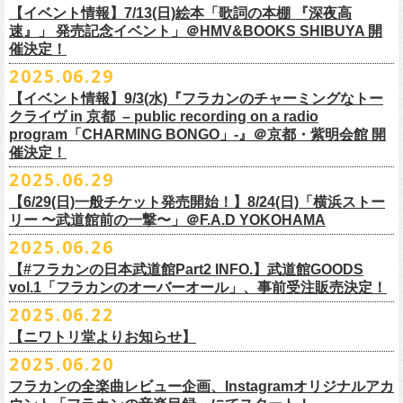
多方 大和川酒造北方風土館 より販売致します！
2.キャンペーン公式ページで、Spotifyの特別プレイリストを作成。
https://www.youtube.com/watch?
v=1EMet2dx9d4
タル配信することが決定！
【イベント情報】7/13(日)絵本「歌詞の本棚 『深夜高
イープラス販売URL（プレオーダー・一般共通）
3.作成したプレイリストを
#フラカンプレイリスト
をつけてXでシェア。
◎「フラカンの日本武道館 Part2 〜超・今が旬〜」オフィ
速』」 発売記念イベント」＠HMV&BOOKS SHIBUYA 開
https://eplus.jp/sf/detail/
4361520001-P0030001
4.フラワーカンパニーズ公式Xのキャンペーンポストをリポストして完了
■vol.6
催決定！
どうぞお楽しみに！
シャルグッズ事前通販ページ
◎「チョイナチョイナトートバッグ」
価格：¥2,000(税込)
です。
ゲスト：TOSHI-LOW（BRAHMAN）
2025.06.29
カラー：ストーンブルー、スモーキーピンク
https://capitalradioone.jp/
SHOP/387158/list.html
https://youtu.be/Z9wrtIqELqE
素材 ： 綿100％ キャンパス
【イベント情報】9/3(水)『フラカンのチャーミングなトー
■受付期間：7/16(水)17:00 ～ 8/24(日)22:59 ＊超早期ご注文特典ステッ
★応募期間
クライヴ in 京都 – public recording on a radio
サイズ：高さ40cm , 袋口幅48cm , 底幅33cm , 奥行(マチ)15cm , ハンド
カー付き：〜7/21(月祝)23:59 まで
2025年7月23日(水)〜2025年8月12日(火) 23:59まで
■vol.7
program「CHARMING BONGO」-』＠京都・紫明会館 開
ル長58cm , 内容量約15L
■発送予定：9月12日前後
※その他詳細はキャンペーン公式ページ記載の応募規約をご確認くださ
ゲスト：Novel Core
催決定！
＊その他詳細は上記通販ページをご確認ください
い
https://www.youtube.com/watch?
v=I8Zw-h9Anxg
2025.06.29
【6/29(日)一般チケット発売開始！】8/24(日)「横浜ストー
リー 〜武道館前の一撃〜」＠F.A.D YOKOHAMA
◎「CHICKEN SKIN RECORDS ガジェットポーチ」
2025.06.26
価格：2000円(税込)
カラー：ブラック、レッド
【#フラカンの日本武道館Part2 INFO.】武道館GOODS
vol.1「フラカンのオーバーオール」、事前受注販売決定！
サイズ：125×97×42ｍｍ
2025.06.22
【ニワトリ堂よりお知らせ】
2度目の日本武道館公演「フラカンの日本武道館 Part2 〜超・今が旬〜」
2025.06.20
の１ヶ月後より、
全国ワンマンツアーの開催が決定！
いつもフラワーカンパニーズのweb shop【ニワトリ堂】をご利用いただ
タイトルは「フラカンのチョイナチョイナ’25/’26」、
10/25(土)熊本
フラカンの全楽曲レビュー企画、Instagramオリジナルアカ
きありがとうございます。
Djangoを皮切りに、
来年2026年3/14(土)仙台darwinまで、
30箇所31公演を