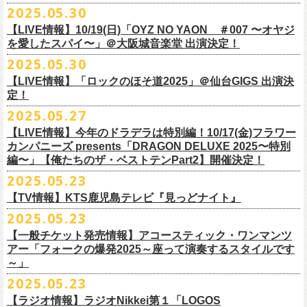
公演を直前に控えた9月3日(水)、
トークイベントを開催！
12月14日(日) 弘前KEEP THE BEAT 15:30/16:00
2025.05.30
7月21日(月祝)21:00より配信されます。
■内容：サイン会＋トークショー
泉 info@shimizuonsen.com
12月21日(日) 京都磔磔 15:30/16:00
8/24(日)F.A.D YOKOHAMAにて開催する「横浜ストーリー 〜武道館前の
【LIVE情報】10/19(日)「OYZ NO YAON ＃007 〜オヤジ
会場は登録有形文化財に指定されている京都・
紫
明
会館
にて、
2024年4月
12月22日(月) 京都磔磔 18:30/19:00
一撃〜」の一般チケットが本日6/29(日)10:00より発売開始！
フラカンの日本武道館公演のチケットは絶賛発売中。
を愛したスパイ〜」＠大阪城音楽堂 出演決定！
<イベント参加方法>
出演：子供バンド、怒髪天、フラワーカンパニーズ
よりスタートし今年2年目に突入した京都・α-
STATIONのフラワーカンパ
2026年
合わせてお見逃しなく！
電子チケットで対象商品をご予約ご購入いただいたお客様は先着にてイ
チケット料金：前売り オールスタンディング ￥6,900-（整理番号付/別途
10年ぶり2回目となる日本武道館公演『フラカンの日本武道館 Part2 〜
2025.05.30
ニーズのレギュラー番組「
CHARMING BONGO」の公開収録を兼ねて行
1月17日(土) 長野CLUB JUNK BOX 16:30/17:00
9/20(土)「フラカンの日本武道館 Part2 〜超・今が旬〜」まで１ヶ月を切
ベントにご参加いただけます。
ドリンク代）
超・今が旬〜』を開催するフラワーカンパニーズが、今年1月より月１配
われます。
【LIVE情報】「ロックのほそ道2025」＠仙台GIGS 出演決
1月18日(日) 千葉LOOK 15:30/16:00
ったタイミングでのワンマンライブ！
＜番組情報＞
※入場は整理番号順でのご入場となります
信のYouTube番組『月刊フラカン武道館 Part2』をスタート、6回目のゲ
定！
1月24日(土) 高知X-pt. 16:30/17:00
武道館とともに、お待ちしております
『月刊フラカン武道館 Part2』
※規定枚数に達し次第受付は終了させていただきますので予めご了承く
ストとして、TOSHI-LOW（BRAHMAN）の出演が決定！
◎『フラカンのチャーミングなトークライヴ in 京都 – public recording
2025.05.27
1月25日(日) 広島SECOND CRUTCH 15:30/16:00
■vol.7
ださい。
7/20(日)大阪公演追加チケット▼先着受付[e+]
on a radio program「CHARMING BONGO」-』
1月27日(火) 四日市CLUB CHAOS 18:30/19:00
◎「横浜ストーリー 〜武道館前の一撃〜」
ゲスト：Novel Core
【LIVE情報】今年のドラデラは特別編！10/17(金)フラワー
※ご購入されたご本人様のみご参加可能になります。分配や譲渡はでき
販売期間：7/1(⽕) 19:00 〜 7/19(⼟) 23:59
番組スタート直前スペシャルのvol.0としてスキマスイッチ、第１回目の
日時：2025年9月3日(水) OPEN 18:30 / START 19:00
1月31日(土) 札幌近松 16:30/17:00
日時：8月24日(日)Open 15:30 / Start 16:00
カンパニーズ presents「DRAGON DELUXE 2025〜特別
7月21日(月祝)21:00〜配信
ませんので、予めご了承ください。
https://eplus.jp/kodomoband/
ゲストとしてTHE COLLECTORSの加藤ひさし(vo)と古市コータロー(g)、
会場：京都・
紫
明
会館
2月4日(水) 下北沢シェルター 18:30/19:00
会場：神奈川・F.A.D YOKOHAMA
編〜」【俺たちのザ・ベストテンPart2】開催決定！
本番URL：
https://www.youtube.com/
watch?v=I8Zw-h9Anxg
フラワーカンパニーズが、
結成以来発表してきた楽曲を6人のreviewerた
※未就学児のお子様のご同伴をご希望の場合は、1名のみ同伴可能です。
第２回目にHump Back、第３回目はスターダスト☆レビューの根本要、
出演：フラワーカンパニーズ
2月14日(土) 大阪バナナホール 16:30/17:00
チケット料金：前売 ¥5,200(税込/整理番号付/ドリンク代別途要)
2025.05.23
ちによるレ
ビューとともに紹介する企画「フラカンの音楽目録」がスタ
ただし、座席のご用意はできませんので、同伴される方のお膝の上にお
第４回目は南海キャンディーズの山里亮太、そして第５回目は大槻ケン
入場料：1500円(税込/整理番号付自由席/
ドリンク代別途要)
2月15日(日) 岡山ペパーランド 15:30/16:00
前売￥5,200（税込、ドリンク代別、オールスタンディング）
ート！
座りいただきます。予めご了承ください。
ヂを招きお届けしてきた今番組（全回アーカイブ配信中）、第６回目と
【TV情報】KTS鹿児島テレビ『見っどナイト』
チケット発売日：6月29日(日)17:00〜
2月21日(土) 別府Copper Raven 16:30/17:00
※高校生以下は当日￥2,000キャッシュバック （当日年齢を証明できるも
＊アーカイブ配信中！
自他共に認めるライブマスターとして一年中ライブで全国を回りな
が
お席が必要な場合は、イベント参加券が必要です。
なる今回のゲストは、BRAHMANのボーカル・TOSHI-LOWを招聘。
プレイガイド：Live Pocket
https://t.livepocket.jp/e/flowercompanyz
2025.05.23
2月22日(日) 福岡CB 15:30/16:00
の(学生証、保険証など)のご提示が必要となります）
■vol.0 番組スタート直前スペシャル
■5月24日(土)25:15〜 25:45 KTS鹿児島テレビ『見っどナイト』
ら、コンスタントに楽曲を製作、新作を発表し、
今年1月には20枚目とな
▼詳細は下記ローソンチケットサイトをご確認ください。
9/20(土)開催「フラカンの日本武道館Part2 〜超・今が旬〜」グッズにつ
2月24日(火) 豊橋Club KNOT 18:30/19:00
一般発売日:6月29日(日)
【一般チケット発売情報】アコースティック・ワンマンツ
ゲスト：スキマスイッチ
https://www.kts-tv.co.jp/program/midnight/
るオリジナルアルバム『正しい哺乳類』
をリリース、これまで発表して
きまして、今回9/20までにお届け予定で、通販での事前販売受付（7月中
フラカン2度目の武道館開催を反対だと言い放つTOSHI-LOW、フラカン
アー「フォークの爆発2025～座って演奏するスタイルです
2月28日(土) 新潟GOLDEN PIGGS BLACK 16:30/17:00
プレイガイド：
フラワーカンパニーズがこれまでに発表した配信限定楽曲、数々のアー
https://www.youtube.com/watch?
v=BR4CmNuGCLg&t=28s
＊3/15(土)正しい哺乳類ツアー2025」＠鹿児島 SR HALL公演の模様が２
きた曲は300曲以上になります。
【特典会内容】
旬頃〜開始予定）を準備しております。
メンバーは番組終了までにTOSHI-LOWを納得させられるか?!
～」
3月1日(日) 金沢AZ 15:30/16:00
チケットぴあ
ティストトリビュート盤に参加した楽曲、シングル・カップリングに収
週にわたってオンエア！
その代表として 2004 年に誕⽣した「深夜⾼速」は、本当にたくさんの⽅
■トーク＆サイン参加券（1冊券）：トークショー＋サイン会
6月18日(水)21:00よりプレミア公開される。
3月7日(土) HEAVEN’S ROCKさいたま新都心 16:30/17:00
イープラス
録された楽曲など、現在入手困難となっているオリジナルアルバム未収
2025.05.23
■vol.1
にカバーしていただき、近年では CM にも起⽤されるなど、頼もしいフ
それに先がけた超先行販売として、フラカンのオリジナル・オーバーオ
3月14日(土) 仙台darwin 16:30/17:00
ローチケ
録楽曲をコンパイルした企画アルバム『HESOKURI ～オリジナルアルバ
ゲスト：加藤ひさし、古市コータロー(THE COLLECTORS)
ラカンの顔になってくれていますが、その他にも聴く⼈それぞれにとっ
※出演者との握手や接触はNGとさせて頂きます。
【ラジオ情報】ラジオNikkei第１「LOGOS
ールの販売が決定！
フラカンの日本武道館公演のチケットは絶賛発売中。