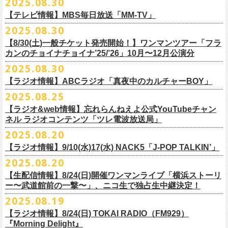
2025.08.30
うような、感動というもののさらに向こう側へ突き抜けていくような、
様々なアイテムが全16種類。ぜひお楽しみください！
サイズ：160（バニラのみ） / S / M / L / XL / XXL
【 受付期間 】
2月21日(土) 別府Copper Ravens 16:30/17:00
うつみようこ(vo)
素晴らしく爽快なライブだった。
＜製品サイズ＞
【テレビ情報】MBS毎日放送「MM-TV」
◆コンビニ(番号端末式)・銀行ATM・ネットバンキング決済
2月22日(日) 福岡CB 15:30/16:00
真城めぐみ(vo)
ライブの1曲目を飾ったのは、今年リリースの最新アルバム『正しい哺乳
160 ： 身丈62cm / 身幅46cm / 肩幅40cm / 袖丈18cm
9月22日(月) 17:00 ～ 9月27日(土) 22:59まで
2025.08.30
2月24日(火) 豊橋Club KNOT 18:30/19:00
中森泰弘(g)
■
9月
1日(月)27:20〜
MBS毎日放送「MM-TV」
類』収録の“少年卓球”。開演時間が来て、会場の照明が落ちて真っ暗にな
S ： 身丈65cm / 身幅49cm / 肩幅42cm / 袖丈19cm
◆クレジットカード決済
2月28日(土) 新潟GOLDEN PIGGS BLACK 16:30/17:00
【8/30(土)一般チケット発売開始！】ワンマンツアー「フラ
奥野真哉(key)
＊グレートマエカワ インタビューOA
り、照明が点滅しはじめ、野性的なビートが鳴り響く登場SE“Eeyo”が流
M ： 身丈69cm / 身幅52cm / 肩幅46cm / 袖丈20cm
9月22日(月) 17:00 ～ 9月30日(火) 22:59まで
3月1日(日) 金沢AZ 15:30/16:00
カンのチョイナチョイナ’25/’26」10月〜12月公演分
クハラカズユキ(dr)
※
リピート放送；
9/4(木)、9/5(金)、9/7(日)
れ出した瞬間から異様なほどの高揚感が会場を包み込み、そして竹安堅
L ： 身丈73cm / 身幅55cm / 肩幅50cm / 袖丈22cm
3月7日(土) HEAVEN’S ROCKさいたま新都心 16:30/17:00
チケット料金：前売 ¥5,500（税込／整理番号付／ドリンク代別途要）
2025.08.30
https://www.mbs.jp/mmtv/
一の目が醒めるようなギターから“少年卓球”が始まった瞬間に、もうこの
XL ： 身丈77cm / 身幅58cm / 肩幅54cm / 袖丈24cm
【 お届け 】
3月14日(土) 仙台darwin 16:30/17:00
※⾼校⽣以下は当⽇¥2,000 キャッシュバックします
#MMTV_mbs
日のフラカンの勝利は確定した――そんな気持ちになった。『正しい哺
【ラジオ情報】ABCラジオ「真夜中のカルチャーBOY」
XXL：身丈81cm / 身幅63cm / 肩幅57cm / 袖丈25cm
10月下旬発送予定
（当⽇年齢を証明できるもの（学⽣証、保険証など）のご提⽰
が必要と
10年ぶり2回目となる日本武道館公演『フラカンの日本武道館 Part2 〜
乳類』はこの10年をかけてフラカンが研ぎ澄ませてきたバンドサウンド
※上記サイズはあくまでも目安の寸法です
2025.08.25
チケット料金：¥5,200(税込/整理番号付/
ドリンク代別途要)
なります）
■8月30日(土) 、9月6日(土)、9月13日(土)
超・今が旬〜』を9月20日(土)
に開催するフラワーカンパニーズが、
今年1
とメッセージ性が高次元で結晶化した大傑作だが、その中でも、“少年卓
※全公演、高校生以下は当日¥2,000 キャッシュバック(当日年齢を証明で
【ラジオ&web情報】忘れらんねえよ公式YouTubeチャン
※チケットにスタンディングの記載がありますが、
当日は椅子あり自由
深夜2:00〜3:00 ABCラジオ「真夜中のカルチャーBOY」
月より月１配信のYouTube番組『月刊フラカン武道館 Part2』をスター
先行配信しておりました「ただいま実演中/ピュアな匂いがチョイナチョ
球”はポップで疾走感があり、初めてロックで高揚した瞬間をギュッと思
ネル ラジオコンテンツ「ツレ電波放送局」
きるもの(学生証、
保険証など)のご提示が必要となります)
席でのご案内となります。
※グレートマエカワ インタビューOA
ト、番組スタート直前スペシャルのvol.
0としてスキマスイッチ、第１回
イナ」を急遽CD化、ライブ会場にて販売がスタート！
い出させるような楽曲だ。10年ぶりの武道館とライブの1曲目を飾るに相
一般チケット発売日：
2025.08.20
券売状況により、
当日券でのご来場のお客様に後方にてスタンディン
https://abcradio.asahi.co.jp/mayoboy/
目のゲストとしてTHE COLLECTORSの加藤ひさし(vo)と古市コータロー
ぜひお手元に〜
応しい楽曲が最新アルバムに収められているという点で、今のフラカン
■8月25日(月)21:00公開
10/25〜12/22公演＞8月30日(土)
グをお願いする
場合もございます
(
g)、第２回目にHump Back、第３回目はスターダスト☆レビューの根本
の絶好調ぶり、そして、この10年間のフラカンが歩んだ道のりの豊かさ
【ラジオ情報】9/10(水)17(水) NACK5「J-POP TALKIN’」
忘れらんねえよ公式YouTubeチャンネル ラジオコンテンツ「ツレ電波放
1/17〜3/14公演＞10月18日(土)
＊2/21＠大分公演のみ＞10月25日(土)
一般チケット：発売中
要、
第４回目は南海キャンディーズの山里亮太、
第５回目は筋肉少女帯
◎31st single「ただいま実演中/ピュアな匂いがチョイナチョイナ」
を感じずにはいられない。
送局」
2025.08.20
■9月10日(水)、17日(水) 24:00～24:30 NACK5「J-POP TALKIN’」
https://flowercompanyz.com/live/2025/06/18/8686
の大槻ケンヂ、
第６回目はBRAHMANのボーカル・TOSHI-LOW、
第７回
価格：1100円(税込)
他にも美しい情景を想起させる“アメジスト”や“ミント”、下世代へのメッ
第10回ツレ：フラワーカンパニーズ 鈴木圭介/グレートマエカワ
【生配信情報】8/24(日)開催ワンマンライブ「横浜ストーリ
詳細：
https://flowercompanyz.com/live/2025/08/12/8752
＊鈴木圭介、グレートマエカワ ゲスト出演
問い合わせ：JAILHOUSE TEL:052-936-6041
https://www.jailhouse.jp/
目はラッパー・シンガーソングライターのNovel Core、そして８回目に四
収録曲:
セージを歌う“履歴書”、長い旅路を歩き続けるバンドの生き様を伝える“ハ
https://youtu.be/BIya9VH0ZOI
ー〜武道館前の一撃〜」、ニコ生で独占生中継決定！
https://www.nack5.co.jp/program/j-pop_talkin/
星球を招きお届けしてきた今番組（
全回アーカイブ配信中）。
1.ただいま実演中
イエース”（この曲の演奏時には、ステージセットとして、実際に60万キ
2025.08.19
2.ピュアな匂いがチョイナチョイナ
ロ以上を走行したというバンドの先代ハイエースが登場した）、キャッ
番組最終回となる今回は、フラカンメンバー4人による「
武道館直前スペ
価格：1100円(税込)
【ラジオ情報】8/24(日) TOKAI RADIO（FM929）
チーなサウンドとモチーフの中に現代社会や人間への批評眼を忍び込ま
シャル」を9月17日(水)21:
『Morning Delight』
00より生配信決定！
せた“ラッコ！ラッコ！ラッコ！”……この10年で生まれた多彩な楽曲たち