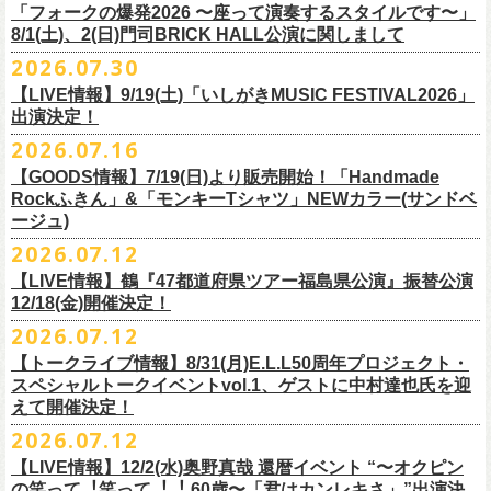
＠F.A.D YOKOHAMA 公演より販売開始致します。
「フォークの爆発2026 〜座って演奏するスタイルです〜」
8/1(土)、2(日)門司BRICK HALL公演に関しまして
こちらのグッズの売上全額を被災地復興など様々な支援を必要とされて
2026.07.30
令和8年熊本地震で被災された皆様には心よりお見舞い申し上げます
いる場所に寄付させていただきます。
【LIVE情報】9/19(土)「いしがきMUSIC FESTIVAL2026」
一日も早い復興、安全、安心が戻りますことを心よりお祈り申し上げま
支援金の寄付先、金額等につきましては、都度フラワーカンパニーズオ
出演決定！
す
フィシャルサイトにて改めてご報告致します。
2026.07.16
今週末8/1(土)、2(日)門司BRICK HALLにて予定しております「フォーク
皆さまのご安全と心身のご健康、被災地の一日も早い復旧・復興を心よ
【GOODS情報】7/19(日)より販売開始！「Handmade
の爆発2026 〜座って演奏するスタイルです〜」公演に関しまして、
Rockふきん」&「モンキーTシャツ」NEWカラー(サンドベ
りお祈り申し上げます。
本日現在開催させていただく予定です。
ージュ)
2026.07.12
7/19(日)「フォークの爆発2026 〜座って演奏するスタイルです〜」＠有
まだ九州地方では余震が続き、交通機関が麻痺している状況を鑑み、
【LIVE情報】鶴『47都道府県ツアー福島県公演』振替公演
楽町I’M A SHOW 公演より、またまたNEWグッズが登場！
もしチケットをお持ちの方で今回の公演へのご来場が難しい方につきま
12/18(金)開催決定！
エプロンからスタートした新たな企画「Handmade Rock」シリーズ第二
して、
2026.07.12
弾、「Handmade Rockふきん」の販売が決定！
そのまま未使用のチケットをお持ちいただけましたら、
延期となっておりました鶴『47都道府県ツアー福島県公演』の振替公演
そして、絶賛販売中の「モンキーTシャツ」にサンドベージュのボディに
【トークライブ情報】8/31(月)E.L.L50周年プロジェクト・
1年間（2027年8月まで）九州地方で今後発表されるワンマンツアー、ラ
が決定しました。
グリーンのプリントが夏らしいNEWカラーが追加！
スペシャルトークイベントvol.1、ゲストに中村達也氏を迎
イブで有効とさせていただきます。
合わせて、
振替公演にご来場が難しい方へ、
払い戻しのご案内もござい
ぜひチェックしてくださいね！
えて開催決定！
手続きなどは特にありませんが、入場整理番号のみ無効となりますこと
ますので、以下ご確認をお願い致します。
2026.07.12
（入場順最後のご案内となりますこと）、
何卒ご了承いただけますと幸いです。
＜延期日程＞
【LIVE情報】12/2(水)奥野真哉 還暦イベント “〜オクピン
■2026年4月19日（日） 鶴 5周⽬の47都道府県ツアー「鶴フェスへの道」
の笑って︕笑って︕︕ 60歳〜「君はカンレキさ」”出演決