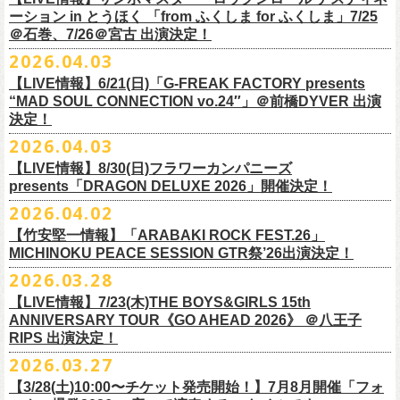
一般チケット前売5,000円/ 当日5,500円
ネクストロード 03-5114-7444 (平日14～18時)
ーション in とうほく 「from ふくしま for ふくしま」7/25
https://rainbowhill.jp/
＊鶴オフィシャルサイト：
https://afrock.jp/
ーーーーー
＠石巻、7/26＠宮古 出演決定！
鈴木実貴子ズ自主企画イベント『心臓の騒音』にフラワーカンパニーズ
2026.04.03
・7月2日(木)＠荻窪TOP BEAT CLUB
＜振替公演・チケットの払い戻しについて＞
の出演が決定！
*ワンマン
【LIVE情報】6/21(日)「G-FREAK FACTORY presents
・現在、振替日程、および各公演のチケット払い戻しに関する詳細を調
本日よりオフィシャル先行もスタート！どうぞお見逃しなく〜
本日4月23日(木)に結成37周年を迎えたフラワーカンパニーズ、自身初と
OPEN：19:00 / START：19:30
“MAD SOUL CONNECTION vo.24″」＠前橋DYVER 出演
整しております。 決定次第、改めて各バンドの公式サイトおよび公式
なるクラブクアトロ・ワンマンツアーの開催が決定！
決定！
前売：¥5,000 / 当日：¥5,500 ＋1DRINK(¥700)
SNS等にてご案内いたしますので、今しばらくお待ちください。
◎鈴木実貴子ズ自主企画イベント『心臓の騒音』
https://topbeatclub.com/schedule/?month=202607
2026.04.03
・お手持ちのチケット（紙・電子共に）は、詳細が発表されるまでその
日程：12月3日(木)
◎フラワーカンパニーズ 「フラカンのクアトロツアー2026」
まま大切に保管していただきますようお願い申し上げます。振替公演や
【LIVE情報】8/30(日)フラワーカンパニーズ
時間：開場 18:30 開演 19:00
10/10(土)渋谷クラブクアトロ OPEN 16:15 START 17:00 問：ネク
払い戻しの際に必要となります。
presents「DRAGON DELUXE 2026」開催決定！
会場 ：新代田FEVER
ストロード
2026.04.02
料金：4,500円（税込/ドリンク代別/整理番号有）
10/24(土)広島クラブクアトロ OPEN 16:15 START 17:00 問：キャ
改めて万全の体制で、鶴とともにライブをお届けできたらと思いますの
出演：鈴木実貴子ズ / フラワーカンパニーズ
ンディー・プロモーション
【竹安堅一情報】「ARABAKI ROCK FEST.26」
で、ご理解のほど、何卒宜しくお願い致します。
フラワーカンパニーズのベーシスト兼リーダー兼社長、グレートマエカ
一般チケット発売日：8月23(土)
MICHINOKU PEACE SESSION GTR祭’26出演決定！
10/25(日)梅田クラブクアトロ OPEN 15:15 START 16:00 問：清水
ワの57歳の誕生日を記念し、7年ぶりの奄美大島で、誕生日会&前夜祭開
問い合わせ：VINTAGE ROCK std. 03-5787-5350 （平日12:00～17:00）
音泉
2026.03.28
催決定!
https://vintage-rock.com/
11/1(日)名古屋クラブクアトロ OPEN 15:15 START 16:00 問：JAIL
お待たせしました！怒髪天との恒例”ジャンピング乾杯TOUR”、もちろん
【LIVE情報】7/23(木)THE BOYS&GIRLS 15th
HOUSE
今年も開催決定！
ANNIVERSARY TOUR《GO AHEAD 2026》 ＠八王子
◎「フォークの爆発2026 ミニマル巡業 ～うたとギターとコーラスと～
＜全公演共通＞
みんなで足腰鍛えて挑みます〜
【オフィシャルサイト先行】
RIPS 出演決定！
GMBD前夜祭」
チケット料金：前売￥5,700(税込/ドリンク代別途要)
◎「レッツけんこうアンブレラチャーム」（ランダム）
受付期間：04/25(土)20:00～04/30(木)23:
59
2026.03.27
※ミニマル巡業とは『新たな試みとして歌とアコースティックギター一
※高校生以下は当日¥2,000キャッシュバック（当日年齢を証明できるも
価格：￥500(税込)
本日よりHP先行も受付スタート！お見逃しなく！！
▼受付URL
本とコーラスと小物の楽器などで構成するライヴ』です
【3/28(土)10:00〜チケット発売開始！】7月8月開催「フォ
の（学生証、保険証など）のご提示が必要となります）
仕様：チャーム4種（けいくん、まーちゃん、けんちゃん、
こにし）/アル
https://eplus.jp/suzukimikiko-
1203-flowercompanyz/
日時：2026年9月26日(土) 開場17:00 開演18:00