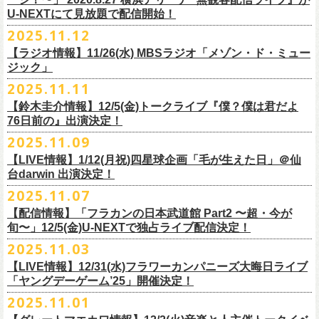
【当日】￥4500 (+2D)
1-4）
3日目12/28(日)、”年忘れ‼ レディクレSP 第3夜『レディクレ初参！フラ
U-NEXTにて見放題で配信開始！
12/21(日)、22(火)に開催するフラワーカンパニーズ ワンマンツアー「フ
【ホスト】MANABE “MR.PAN” TAKA SHI (THE NEATBEATS)／OKUNO
開催時間及び入場料：
カンとスキマのスペシャルバンド＜ザ・
ライターズ＞ ！』”と題し、スペ
ラカンのチョイナチョイナ’25/’26」の京都公演であり、年末恒例
磔
磔
2デ
2025.11.12
SHIN YA (SOUL FLOWER UNION)
2月6日（金）16:00～22:00, 前売り900円 当日1,200円
シャルなステージをお届けします！
イズの生配信が決定！
【ラジオ情報】11/26(水) MBSラジオ「メゾン・ド・ミュー
【お客様】増子直純 (怒髪天)／グレートマエカワ (フラワーカンパニーズ)
2月7日（土）11:00～21:00, 前売り1,200円 当日1,500円
どうぞお楽しみに〜
ジック」
【チケット発売】イープラス
2月8日（日）11:00～19:00, 前売り1,100円 当日1,400円
毎年恒例、ほぼ被りなしの京都磔磔2days、
お得になる2days通し視聴チ
鈴木圭介57歳の誕生日に恵比寿
LIQUIDROOMNにてワンマンライブ開催
2025.11.11
【イープラスURL】
https://eplus.jp/sf/detail/4446640001-P0030001
◎「FM802 ROCK FESTIVAL RADIO CRAZY 2025」
ケットの販売もあり！
■11月26日(水)深夜25:30〜 MBSラジオ「メゾン・ド・ミュージック」
決定！
【チケット発売日】12/6 10:00〜
【鈴木圭介情報】12/5(金)トークライブ『僕？僕は君だよ
チケット：
https://eplus.jp/sf/
detail/4430060001-P0030001
LIVE HOUSE Antenna -BEYOND ZERO Garage-
アーカイブ視聴も両日12/30(火)23:59まで可能です（
チケットのご購入は
＊鈴木圭介、グレートマエカワが11月の４週目パーソナリティを担当
76日前の』出演決定！
＊椅子席となります
12月28日(日)16:35〜 -
同日19:00まで）。
https://www.mbs1179.com/mm/
◎フラワーカンパニーズ・ワンマンライヴ
「フラカンの日本武道館 Part2 〜超・今が旬〜」の映像作品が
出店ビール会社：
年忘れ‼ レディクレSP 第3夜
2025.11.09
〜鈴木圭介誕生日「初めまして、57歳」〜
12/5(金)19:00よりU-NEXTにて配信されることを記念して、過去のライブ
渥美半島醸造
『レディクレ初参！フラカンとスキマのスペシャルバンド＜ザ・
ライタ
視聴チケット発売スタート！
【LIVE情報】1/12(月祝)四星球企画「毛が生えた日」＠仙
日時：2026年4月30日(木) 開場18:15／開園19:00
映像４作品が同じくU-NEXTで配信決定！
ISEKADO
ーズ＞ ！』
どうぞ、お楽しみに！
台darwin 出演決定！
会場：恵比寿
LIQUIDROOM
West Coast Brewing
出演：ザ・ライターズ（フラワーカンパニーズ＋スキマスイッチ）
チケット料金：前売り¥5,700(税込/整理番号付/ドリンク代別途要) *記念バ
2025.11.07
先日配信された「フラカンの横浜アリーナ -リモートライヴ編- 〜生き続
OGA BREWING
イベントオフィシャルサイト：
https://radiocrazy.fm/
◎フラワーカンパニーズ ワンマンツアー「フラカンのチョイナチョイ
ッヂ付
けてる事は最大のメッセージ！〜」 2020.8.27 横浜アリーナ *無観客配信
【配信情報】「フラカンの日本武道館 Part2 〜超・今が
オラホビール
「フラカンの日本武道館 Part2 〜超・今が旬〜」の映像作品が
ナ’25/’26」
JUN SKY WALKER(S) TOUR 2026 “READH TO GO”の対バンシリーズ＜
一般チケット発売日：2026年3月15日(日)10:00
旬〜」12/5(金)U-NEXTで独占ライブ配信決定！
ライブに続く第2弾として、
「フラカンの日本武道館 Part2 〜超・今が旬〜」の映像作品が
Kakegawa Farm Brewing
12/5(金)19:00よりU-NEXTにて配信されることを記念して、
過去のライブ
12月21日(日) 開場15:30/開演16:00 〜竹安56〜 ＊会場チケット完売
狼煙上がる時＞7/12(日)名古屋公演にフラワーカンパニーズの出演が決定
ネクストロード 03-5114-7444（平日14:00〜18:00）
本日11月27日(木)正午より『フラワーカンパニーズ「ゾロ目だョ全員集
12/5(金)19:00よりU-NEXTにて配信されることを記念して、過去のライブ
2025.11.03
KANKIKU BREWERY
映像４作品が同じくU-NEXTで配信決定！
12月22日(月) 開場18:30/開演19:00 フラカンのロックンロール大会 ＊
しました！
合!〜フラカン33年、野音99年〜」2022.9.23 日比谷野外大音楽堂』の配
映像４作品が同じくU-NEXTで配信決定！
京都醸造
会場チケット(5,200円) 残り僅か
【LIVE情報】12/31(水)フラワーカンパニーズ大晦日ライブ
信が開始しました！
CRAFT
BANK
第1弾として、本日11月20日(木)正午より『「フラカンの横浜アリーナ -リ
「ヤングデーゲーム’25」開催決定！
＊生配信詳細
◎JUN SKY WALKER(S) TOUR 2026 ”READH TO GO”＜狼煙上がる時＞
U-NEXT月額会員の方は、追加料金なくお楽しみいただけます。
先日配信された「フラカンの横浜アリーナ -リモートライヴ編- 〜生き続
CRAFT
BEER BASE
モートライヴ編- 〜生き続けてる事は最大のメッセージ！〜」
＜アーカイブ視聴期間：〜2025/12/30(火)23:59まで（※
2日間共通 ）＞
日時：2026年7月12日(日) 開場16:45/開演17:30
2025.11.01
けてる事は最大のメッセージ！〜」 2020.8.27 横浜アリーナ *無観客配信
CRAFTROCK BREWING
2020.8.27 横浜アリーナ *無観客配信ライブ』の配信が開始しました！
視聴チケット料金：
会場：名古屋Ellectric Lady Land