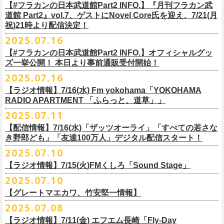
開中のフラカンの楽曲全曲レビュー企画「
フラカンの音楽目録」でボー
ください
◎｢802 Jungle Attack Vol.6 -フラカン武道館壮行会-｣
チケット発売日：9月27日(土)
【#フラカンの日本武道館Part2 INFO.】『月刊フラカン武
【お問い合わせ】
YOKOHAMA
1月17日(土) 長野CLUB JUNK BOX 16:30/17:00
ゲスト：TOSHI-LOW（BRAHMAN）
※上記サイズはあくまでも目安の寸法です
6 夜空の太陽
カル・
北島康雄をプロのライター陣に交じってreviewerに抜擢す
るなど、
https://www.tfm.co.jp/manyuki/
日時：9月2日(火)18:15 OPEN / 18:45 START
道館 Part2』vol.7、ゲストにNovel Core氏を迎え、7/21(月
プレイガイド：
SLUSH-PILE. 03-6451-0554
配信日時：8月24日（日）16:00 START（10分前より準備開始）
1月18日(日) 千葉LOOK 15:30/16:00
https://youtu.be/Z9wrtIqELqE
mc
四星球に対しての信頼度が絶大なフラカンメンバー。
とにかくお互いへ
祝)21時より配信決定！
会場：大阪 GORILLA HALL OSAKA
https://eplus.jp/sf/detail/
4383810001-P0030001
視聴URL：
https://live.nicovideo.
jp/watch/lv348512764
1月24日(土) 高知X-pt. 16:30/17:00
7 馬鹿の最高
の思いが溢れる1時間！
出演：
2025.07.16
＊本ライブの一部はプレミアム会員限定視聴となります。
1月25日(日) 広島SECOND CRUTCH 15:30/16:00
■vol.7
8 最高の夏
フラワーカンパニーズ
＊
全編視聴をご希望のかたはプレミアム会員にご登録（月額790円）をお
【#フラカンの日本武道館Part2 INFO.】オフィシャルグッ
1月27日(火) 四日市CLUB CHAOS 18:30/19:00
ゲスト：Novel Core
9 友達100万人
8月20日(水)21:00よりプレミア配信されます。
Conton Candy
願い致しま
す。
ズ一挙公開！ 本日より事前通販受付開始！
1月31日(土) 札幌近松 16:30/17:00
https://www.youtube.com/watch?
v=I8Zw-h9Anxg
10 ミント
TOSHI-LOW
＊タイムシフト視聴期間：2025年9月7日まで
2月4日(水) 下北沢シェルター 18:30/19:00
2025.07.16
11 ハイエース
開催を約１ヶ月後に控えたフラカンの日本武道館公演のチケットは
絶賛
ヒグチアイ
本番組はプレミアム会員の方ならタイムシフト視聴期間中に何度で
も、
2月14日(土) 大阪バナナホール 16:30/17:00
■vol.8
12 深夜高速
発売中！
【ラジオ情報】7/16(水) Fm yokohama「YOKOHAMA
MC：加藤真樹子（#FM802）
放送終了後に視聴することができます。 一般会員の方の場合は事前予約
2月15日(日) 岡山ペパーランド 15:30/16:00
ゲスト：四星球
mc
RADIO APARTMENT 「ふらっと、道草」」
合わせてお見逃しなく！
チケット発売スタート！
をする事で期間内にタイムシフト視
聴が可能ですが、リアルタイム視聴
2月21日(土) 別府Copper Raven 16:30/17:00
https://www.youtube.com/watch?
v=kVfyzG-tjOs
13 履歴書
2025.07.11
▼詳細はこちら
の際と同様、
全編の視聴にはプレミアム会員への加入が必要になりま
■7/16(水)22:00
～
23:30 Fm yokohama「YOKOHAMA RADIO
2月22日(日) 福岡CB 15:30/16:00
14 感情七号線
https://funky802.com/site/pickup_detail/7941
【配信情報】7/16(水)「ザッツオーライ」「すべての若さな
す。
APARTMENT
「ふらっと、道草」」
2月24日(火) 豊橋Club KNOT 18:30/19:00
15 星のブルペン
＜番組情報＞
き野郎ども」「友達100万人」デジタル配信スタート！
DJ:NakamuraEmi
2月28日(土) 新潟GOLDEN PIGGS BLACK 16:30/17:00
16 日々のあぶく
『月刊フラカン武道館 Part2』
ーーーーーーーーーーーーーーーーーーーーーーーーーーー
2025.07.10
https://www.fmyokohama.co.jp/
program/yra_furatto_michikusa
3月1日(日) 金沢AZ 15:30/16:00
17 虹の雨あがり
■vol.8
「HESOKURI」に収録「ザッツオーライ」「すべての若さなき野郎ど
◎「横浜ストーリー 〜武道館前の一撃〜」
＊鈴木圭介、グレートマエカワ コメントOA
3月7日(土) HEAVEN’S ROCKさいたま新都心 16:30/17:00
mc
【ラジオ情報】7/15(火)FMくしろ「Sound Stage」
7/23(水)よりSpotifyでフラワーカンパニーズのプレイリスト企画がスター
ゲスト：四星球
も」「友達100万人」が、7/16(水)より各音楽サービスにてデジタル配信
日時：8月24日(日)Open 15:30 / Start 16:00
3月14日(土) 仙台darwin 16:30/17:00
18 行ってきまーす
ト！
8月20日(水)21:00〜配信
スタート！
2025.07.10
会場：神奈川・F.A.D YOKOHAMA
■7月15日(金) 19:00〜 FMくしろ「Sound Stage」
19 ラッコ！ラッコ！ラッコ
本番URL：
同日リリースの新曲「ただいま実演中 / ピュアな匂いがチョイナチョイ
https://www.youtube.com/
watch?v=kVfyzG-tjOs
【グレートマエカワ、竹安堅一情報】
会場チケット：完売
＊鈴木圭介、グレートマエカワ コメントOA！
チケット料金：¥5,200(税込/整理番号付/
ドリンク代別途要)
20 人は人
①特設サイト
https://flowercompanyz.mixlist.app/
にて10曲をセレクトし
ナ」と合わせて、プリアドプリセーブが可能です。
※再放送：7月18日(金)15:00〜
2025.07.08
※全公演、高校生以下は当日¥2,000 キャッシュバック(当日年齢を証明で
21 最後にゃなんとかなるだろう
てプレイリストを作成
＊アーカイブ配信中！
ぜひお楽しみください！
きるもの(学生証、
保険証など)のご提示が必要となります)
富山MAIRO 25周年記念ライブにフラワーカンパニーズの出演が決定！
22 白眼充血絶叫楽団
【ラジオ情報】7/11(金) エフエム長崎「Fly-Day
②
#フラカンプレイリスト
をつけてXでシェア
■vol.0 番組スタート直前スペシャル