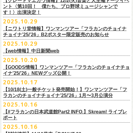
【グレートマエカワ情報】12/2(火)音楽と人主催トークイベ
翌週以降も過去のライブ映像を順次配信予定です。
ライブ、『フラワーカンパニーズ「ゾロ目だョ全員集合!〜フラカン33
GORA BREWERY
U-NEXT月額会員の方は、追加料金なくお楽しみいただけます。
1days視聴券 2,800円(税込)
出演：JUN SKY WALKER(S) 、フラワーカンパニーズ
ント〈第10回！ 僕たち、プロ野球ミュージシャンで
様々な会場でのフラカンのライブをぜひお楽しみください！
年、野音99年〜」2022.9.23 日比谷野外大音楽堂』に続く第3弾、第4弾と
Godspeed Brewery（The Slop Shop）
2days視聴券 5,000円(税込)
チケット料金：6,600円（税込）＋ドリンクオーダー ※未就学児入場不可
す！〉出演決定！
して、
しまなみブルワリー
翌週以降も過去のライブ映像を順次配信予定です。
視聴チケット販売期間：12/08（月）21:00〜12/30(火) 19:00
一般チケット発売日：2026年1月24日(土)
2025.10.29
＊11/27(木)正午配信開始
年末恒例となった京都磔磔での2デイズライブ、2023年に開催されたフラ
Shimoda Brewing Company
様々な会場でのフラカンのライブをぜひお楽しみください！
【公演詳細】
視聴チケット販売URL：
https://eplus.jp/fc-st/
問い合わせ：E.L.L. 052-201-5004
◎『フラワーカンパニーズ「ゾロ目だョ全員集合!〜フラカン33年、野音
ワーカンパニーズ「神さまツアー」～年末恒例磔磔2デイズ～の1日目、2
【ニワトリ堂情報】ワンマンツアー「フラカンのチョイナ
Streetlight Brewing
公演タイトル：第10回！ 僕たち、プロ野球大好きミュージシャンです！
JUN SKY WALKER(S) オフィシャルサイト
http://junskywalkers.jp/
99年〜」2022.9.23 日比谷野外大音楽堂』
日目それぞれの映像を同時配信がスタート！
チョイナ’25/’26」B2ポスター限定販売のお知らせ
SEOUL BREWERY（エムエスエンタープライズ）
＊11/20(木)正午配信開始
日時・会場：12月2日（火）LOFT9 Shibuya
▼視聴はこちら
U-NEXT月額会員の方は、追加料金なくお楽しみいただけます。
立飛麦酒醸造所
◎「フラカンの横浜アリーナ -リモートライヴ編- 〜生き続けてる事は最
2025.10.29
（
https://www.loft-prj.co.jp/schedule/loft9/access
）
2026年1月12日(月祝)＠仙台darwinで開催される四星球企画「毛が生えた
https://video.unext.jp/browse/feature/FET0012549
CHORYO
Craft
Beer
大のメッセージ！〜」 2020.8.27 横浜アリーナ *無観客配信ライブ
開場／開演： 17:45／18:30
日」にフラワーカンパニーズの出演が決定！
【web情報】中日新聞web
様々な会場でのフラカンのライブをぜひお楽しみくださいね。
DevilCraft Brewing
▼視聴はこちら
（終演予定：21:15）
2025.10.20
9月20日(土)
に開催した日本武道館公演『フラカンの日本武道館 Part2 〜
Totopia Brewery
https://video.unext.jp/browse/feature/FET0012549
■10月28日(火)公開 中日新聞web
出演ミュージシャン： ※五十音順
◎四星球企画「毛が生えた日」
超・今が旬〜』、このライブの模様がU-NEXTにて12/
5(金)19:00〜独占ラ
＊U-NEXT独占ライブ配信詳細
そして、いよいよ12/5(金)19:00〜「フラカンの横浜アリーナ -リモートラ
【GOODS情報】ワンマンツアー「フラカンのチョイナチョ
Trap Door Brewing他（AQベボリューション）
【動画】名曲「深夜高速」やディープな名古屋の魅力を語る フラワー
イノウエアツシ（ニューロティカ／横浜DeNAベイスターズ）、ウエノコ
日時：2026年1月12日(月祝) OPEN 15:30 / START 16:00
イブ配信されることが決定！
イナ’25/’26」NEWグッズ公開！
◎フラワーカンパニーズ「フラカンの日本武道館 Part2 〜超・今が
イヴ編- 〜生き続けてる事は最大のメッセージ！〜」U-NEXT独占配信
奈良醸造
カンパニーズ・鈴木圭介さん、イラストレーター・丹下京子さん対談
ウジ（the
会場：仙台darwin
全国のライブハウスを主戦場とし”メンバーチェンジなし、
活動休止な
旬〜」
がスタート！
2025.10.17
NOVORU
＊U-NEXT独占ライブ配信詳細
https://www.chunichi.co.jp/article/1151332
HIATUS、Radio Caroline／広島東洋カープ）、オカモト”MOBY”タクヤ
出演：四星球、フラワーカンパニーズ、SCOOBIE DO
10/25(土)＠熊本Djangoよりスタートするフラワーカンパニーズ ワンマン
し”で全国各地でライブ・
ツアーを続けているフラカンが、結成36年
配信日：2025年12月5日(金)19:00〜 ※見逃し配信あり
合わせてどうぞお楽しみに！
NOMCRAFT BREWING
◎フラワーカンパニーズ「フラカンの日本武道館 Part2 〜超・今が
(SCOOBIE DO ／MLB
チケット料金：¥4,200(税込/ドリンク代別)
四星球・北島康雄くんのトークライブに鈴木圭介の出演が決定！
【10/18(土)一般チケット発売開始！】ワンマンツアー「フ
ツアー「フラカンのチョイナチョイナ’25/’26」ら販売するNEWグッズを
で”超・今が旬”
と自負し10年振りに挑んだ2度目の日本武道館ライブ。
視聴料：U-NEXT月額会員視聴無料
Nomodachi Brewing
旬〜」
解説者)、グレートマエカワ（フラワーカンパニーズ／中日ドラゴン
一般チケット発売日：11月29日(土)
ラカンのチョイナチョイナ’25/’26」1月〜3月公演分
公開！
その模様を10年前の武道館ライブ映像をはじめフラカンのMVも
数多く手
配信URL：
https:
//t.unext.jp/r/flowercompanyz
＊12/4(木)正午配信開始
箱根ビール醸造所
配信日：2025年12月5日(金)19:00〜 ※見逃し配信あり
ズ）、樋口豊
問い合わせ：ジー・アイ・ピー tel022-222-9999
◎『僕？僕は君だよ 76日前の』
2025.10.16
掛けている映像監督・番場秀一氏がリアルに映し出します。
◎ フラワーカンパニーズ「神さまツアー」～年末恒例磔磔2デイズ～ 1
HAMAMATSU BEER
視聴料：U-NEXT月額会員視聴無料
（BUCK∞TICK／阪神タイガース）
日時：2025年12月5日(金)開場18:45 / 開演19:30
【#フラカンの日本武道館Part2 INFO.】Skream! ライブレ
日目 2023.12.13 京都磔磔
B.M.B BREWERY
配信URL：
https:
//t.unext.jp/r/flowercompanyz
司会：金光裕史（音楽と人編集部／阪神タイガース）
＊一般発売に先がけ、HP先行あり！
会場：東京・西早稲田BLAH BLAH BLAH
ポート
さらにこの配信を記念し、同じくU-NEXTにて、
2020年開催の横浜アリー
ーー過去ライブ映像配信スケジュールーー
◎ フラワーカンパニーズ「神さまツアー」～年末恒例磔磔2デイズ～ 2
Far Yeast Brewing
料金：前売￥4,000 ※税込／要1オーダー（500円以上）
＜
HP
先行＞
出演：北島康雄(四星球) ゲスト：鈴木圭介(フラワーカンパニーズ)
ナでの無観客配信ライブ、
2022年開催の日比谷野音ライブ、
そして年末
2025.10.16
日目 2023.12.14 京都磔磔
FARMENTRY
チケット一般発売日：11月8日（土）10時〜
受付期間：
11
月
13
日
(
木
)10:00
～
11
月
20
日
(
木
)
23:59
チャージ：前売¥3000/当日¥3500(+1drink ¥600)
■10月16日(木)公開 Skream!
恒例となっている京都のライブハウス磔磔でのセットリ
ストほぼ被りな
＊11/20(木)より配信中