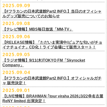
DJやついいちろう
Secret Artist：*後日発表
問い合わせ／SOGO TOKYO 03-3405-9999
2025.09.09
11月15日(土) 福井CHOP 16:30/17:00
■9月13日(土)19:00〜20:00 Inter FM「LOVE ON MUSIC」
Name the Night
Guest Artist : 鈴木圭介 (フラワーカンパニーズ)
11月16日(日) 神戸VARIT. 15:30/16:00
【#フラカンの日本武道館Part2 INFO.】当日のオフィシャ
＊鈴木圭介、グレートマエカワ生出演
ハモニカクリームズ
MC ：矢野きよ実
11月29日(土) 名古屋E.L.L 16:30/17:00
ルグッズ販売についてのお知らせ
https://www.interfm.co.jp/loveonmusic/
雅轟太鼓
料金：全席指定 ／ 前売 ￥6,500‐ 当日 ￥7,000‐ 入場時ドリンク代￥600-
11月30日(日) 静岡サナッシュ 15:30/16:00
2025.09.08
別途必要
9月20日(土)フラカンの日本武道館公演当日のグッズ販売ついてのお知ら
12月6日(土) 宇都宮HEAVEN’S ROCK VJ-2 16:30/17:00
◆お笑いステージ◆
チケット発売：2025年10月15日(水) 正午～
【テレビ情報】MBS毎日放送「MM-TV」
せです。
12月7日(日) 水戸LIGHT HOUSE 15:30/16:00
ですよ。
チケット受付：チケットぴあ Ｐコード 311-504
2025.09.06
12月13日(土) 盛岡CLUB CHANGE WAVE 16:30/17:00
■
9月8
日(月)27:20〜
MBS毎日放送「MM-TV」
ヨネダ2000
イープラス
https://eplus.jp/minnano-xmas/
☆グッズ販売：12:00〜予定（準備状況により、
少々お待ちいただく場合
本日開催された「フラカンの日本武道館 Part2 〜超・今が旬〜」こちら
12月14日(日) 弘前KEEP THE BEAT 15:30/16:00
【RELEASE情報】「ただいま実演中/ピュアな匂いがチョ
＊グレートマエカワ インタビューOA
================================================
お問合せ：並矢株式会社 052-683-5885 （平日10時から17時）
がございます）
のライブの模様がU-NEXTにて独占ライブ配信されることが決定！
イナチョイナ」CD化！ライブ会場にて販売スタート！
12月21日(日) 京都磔磔 15:30/16:00
◎「ドラデラ2025 爽やかアクキー」
※
リピート放送；
9/11(木)、9/12(金)、9/14(日)
☆ご購入商品を入れる袋のご用意はございませんので、
みなさまの方で
詳細は後日発表致します。
12月22日(月) 京都磔磔 18:30/19:00
2025.09.05
価格：800円(税込)
https://www.mbs.jp/mmtv/
文・天野史彬 写真：新保勇樹
ご準備をお願い致します
昨日開催しました「フラカンの日本武道館 Part2 〜超・今が旬〜」にて
2026年
サイズ：85 × 40ｍｍ
#MMTV_mbs
【ラジオ情報】9/11(木)TOKYO FM「Skyrocket
どうぞお楽しみに！
オフィシャルグッズを購入いただきありがとうございました。
1月17日(土) 長野CLUB JUNK BOX 16:30/17:00
Company」
▼
＊「フラカンの日本武道館 Part2 オフィシャルグッズ」につきまして
一部の商品を事後通販させていただくことが決定しました。
1月18日(日) 千葉LOOK 15:30/16:00
ーーーーーーーーーーーーーー
2025年９月20日、フラワーカンパニーズが10年ぶりとなる日本武道館ワ
2025.09.04
現金に加え、各種キャッシュレス決済もご利用いただけます。
対応ブ
1月24日(土) 高知X-pt. 16:30/17:00
■9月11日(木)17:00〜20:00 TOKYO FM「Skyrocket Company」
ンマン公演「フラカンの日本武道館Part2 〜超・今が旬〜」を開催した。
ランドは下記画像をご確認ください
商品を買い逃した方、追加で買いたいなという方、ぜひご利用くださ
【#フラカンの日本武道館Part2 INFO.】オフィシャルガチ
1月25日(日) 広島SECOND CRUTCH 15:30/16:00
＊鈴木圭介、グレートマエカワ 生出演
☆フラワーカンパニーズ presents 「DRAGON DELUXE 2025〜特別
熟練の凄みと、消えることのないみずみずしさを兼ね備えた演奏。派手
ャ 販売決定！
い。
1月27日(火) 四日市CLUB CHAOS 18:30/19:00
https://www.tfm.co.jp/sky/
編〜」【俺たちのザ・ベストテンPart2】
になり過ぎず、かと言ってストイックにもなり過ぎず。躍動するバンド
◎「チョイナチョイナTシャツ」
2025.09.01
1月31日(土) 札幌近松 16:30/17:00
日時：10月17日(金) Open 18:15 / Start 19:00
と楽曲の世界観を彩り、会場を鮮やかに彩った演出。ダブルアンコール
2025年9月20日(土)開催、フラワーカンパニーズ日本武道館ワンマンライ
価格：￥3,500（税込）
【 受付URL 】
2月4日(水) 下北沢シェルター 18:30/19:00
会場：名古屋DIAMOND HALL
【LIVE情報】BRAHMAN ｢tour viraha 2026｣3/22＠名古屋
までの全26曲、この10年間でリリースされてきた楽曲を中心としたリア
ブ「フラカンの日本武道館 Part2 〜超・今が旬〜」公演当日のオフィシ
ボディカラー：バニラ, グレイッシュパープル
https://capitalradioone.jp/
SHOP/387158/list.html
2月14日(土) 大阪バナナホール 16:30/17:00
ReNY limited 出演決定！
出演：
ルタイム感のあるセットリスト。すべてが「完璧だ！」と感嘆してしま
ャルグッズエリアにオフィシャルガチャが登場！
素材 ： 綿100％
2月15日(日) 岡山ペパーランド 15:30/16:00
フラワーカンパニーズ