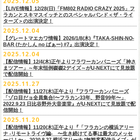
2025.12.05
※入場制限:4歳以上チケット必要
■チケット先行発売
チケット料金：前売り 5,000円(ドリンク代別途)
問い合わせ：奈良NEVER LAND
http://nara-neverland.
com/pc/info.html
中森泰弘(G)
鈴木圭介に出演が決定！
※チケット整理番号付き
【LIVE情報】12/28(日)「FM802 RADIO CRAZY 2025」フ
◎竹原
ピストル“
竹原
ピストルとフラワーカンパニーズのツーマンライブ”
・イープラス 12/29 12:00~
※整理番号あり
竹安堅一(G)
＊チケット最速先行受付：2026年12月22日(月)20:00〜
ラカンとスキマスイッチとのスペシャルバンド＜ザ・ライ
日時：2026年2月18日（水）OPEN 18:15/START 19:00
・WALK INN STUDIO！099-296-9888
※小学生以上有料、未就学児童入場不可
日時：5月31日(日) 開場 15:30 / 開演 16:00
グレートマエカワ(B)
◎「初恋の嵐 西山達郎生誕祭～初恋の嵐 カモンアゲイン!2026～」
ターズ＞の出演決定！
https://eplus.jp/pon-walkthisway/
会場：渋谷duo MUSIC EXCHANGE
・CAPARVOプレガイド 099-227-0337
チケット発売：2026年1月31日(土)午前10時～
会場：岐阜柳ヶ瀬ANTS
クハラカズユキ(Dr)
日時：2026年2月11日（祝）17:00開場 / 17:30開演
2025.12.04
出演：
竹原
ピストル、フラワーカンパニーズ
・イープラス
https://eplus.jp/sf/
detail/4450820001-P0030001
出演フラワーカンパニーズ/SCOOBIE DO
チケット料金：前売¥5,500(税込/ドリンク代別途要/整理番号付)
会場：東京新代田FEVER
問合せ：HOT STUFF PROMOTION 03-5720-9999(平日12:00〜18:00)
竹原ピストルBand Member：
【グレートマエカワ情報】2026/1/8(木)『TAKA-SHIN-NO-
その他詳細：オフィシャルホームページ
・出雲アポロ店頭
チケット料金：前売り¥5.200(税込/D別/整理番号付)
チケット発売日：2/11(水・祝)
出演：初恋の嵐
G・外園一馬
BAR (たかしん no ばぁー) #7』出演決定！
http://ongaku-heiya.com/
walkinnfes/
一般チケット発売日：2026年3月8日(日)
問い合わせ：TOP BEAT CLUB
【ゲストミュージシャン】
B・佐藤慎之介
2025.12.04
日時：2026年4月12日(日) 15:30 OPEN / 16:00 START
問い合わせ：柳ヶ瀬アンツ
http://www.
ants69.com/information.html
guitar : 木暮晋也（Hicksville）/玉川裕高 key : 高野勲
MR.PAN (THE NEATBEATS) と奥野真哉 (SOUL FLOWER UNION)がホス
Dr・伊藤哲平
オフィシャルSNS
会場：徳島GRINDHOUSE
【ゲストボーカル】
【配信情報】12/4(木)正午よりフラワーカンパニーズ「神さ
トを務める大人気BAR、『TAKA-SHIN-NO-BAR (たかしん no ばぁー)』
Key・斎藤渉
・X：@WalkInnFes
出演：フラワーカンパニーズ、ザ50回転ズ
鈴木圭介（フラワーカンパニーズ）
まツアー」～年末恒例磔磔2デイズ～がU-NEXTにて見放題
が次回は新春1月にオープン！お客様(ゲスト)を迎えてたっぷりと根掘り
2026年2月6日(金)～8日(日)
に横浜大さん橋ホールで開催する日本最大の
チケット料金：スタンディング¥6,600（整理番号付き、税込、
ドリンク
・Instagram：walkinnfes
チケット料金：前売り 5,000円(ドリンク代別途)
で配信開始！
安部コウセイ（HINTO,スパルタローカルズ）
葉掘り、口外無用の大爆笑トークをお届けする名トークイベント！
クラフト
ビールフェス
【スペントグレイン Presents JAPAN BREWERS
別）
※整理番号あり
岩崎慧（セカイイチ）
2025.11.27
(ゲストを迎えての想い出ソング・セッション・コーナーもあり！？)
CUP 2026】にフラワーカンパニーズの出演が決定！
一般発売日：未定
※小学生以上有料、未就学児童入場不可
チケット料金：6500円+D代
こちらのイベントにグレートマエカワが出演致します。
フラカンの出演は2/8(日)のみとなります。
【配信情報】11/27(木)正午より『フラワーカンパニーズ
問合せ：SOGO TOKYO ☏03-3405-9999 (月-土 12:00～13:00 / 16:00～
チケット発売：2026年1月31日(土)午前10時～
チケット発売日：12/20（土） 正午（12時）
「ゾロ目だョ全員集合!〜フラカン33年、野音99年〜」
19:00 ※日曜・祝日を除く)
イープラス
https://eplus.jp/sf/detail/
4450640001-P0030001
チケット受付url：
https://t.livepocket.jp/e/cimv1
2022.9.23 日比谷野外大音楽堂』がU-NEXTにて見放題で配
『TAKA-SHIN-NO-BAR (たかしん no ばぁー) #7』
どうぞお楽しみに！
信開始！
新春初笑い！今年も(は)良い年 2026！
【日程】2026/1/8 (木)
■スペントグレイン Presents JAPAN BREWERS CUP 2026
2025.11.20
年末恒例FM802主催のロック大忘年会「FM802 ROCK FESTIVAL RADIO
【会場】荻窪 TOP BEAT CLUB
開催日時：2026年2月6日（金）～8日（日） ＊フラワーカンパニーズの
CRAZY 2025」の「LIVE HOUSE Antenna -BEYOND ZERO Garage-」に
【配信情報】11/20(木)正午より『「フラカンの横浜アリー
【開場／開演】19:00／19:30
出演は2/8(日)
フラワーカンパニーズとスキマスイッチによるスペシャルバンド＜ザ・
ナ -リモートライヴ編- 〜生き続けてる事は最大のメッセ
【前売】￥4000 (+2D)
開催地：横浜大さん橋ホール（〒231-0002 神奈川県横浜市中区海岸通1-
ライターズ＞が登場！
ージ！〜」 2020.8.27 横浜アリーナ *無観客配信ライブ』が