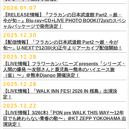
※販売ページは、2月21日0時以降に表示されます。ご了承ください。
S ： 身丈66cm / 身幅55cm / 肩幅52cm / 袖丈21cm
6/11(木)香川・高松燦庫(sanko) 18:30/19:00 問：燦庫-
問い合わせ：
G.I.P.
https://www.gip-web.co.jp/t/info
本とコーラスと小
2026.01.07
物の楽器などで構成するライヴ』です
M ： 身丈70cm / 身幅58cm / 肩幅55cm / 袖丈23cm
◎STUDIO 841 PRESENTS LIVE 2026-1「前ベン」
SANKO-/TOONICE
・5月31日(日) 開場 15:30 / 開演 16:00
日時：6/28(日) 開場15:30/開演16:00
注意事項
L ： 身丈74cm / 身幅61cm / 肩幅58cm / 袖丈25cm
【RELEASE情報】『フラカンの日本武道館 Part2 ～超・
【公演日】2026/2/7 (土)
6/13(土)三重・鳥羽水族館 18:15/18:45 問：ネクストロード
ーーーーーーーーーーーーーー
4月5日(日) 友部正人さんとの２マンライブ＠熊本Djangoの一般発売日に
会場：岐阜柳ヶ瀬ANTS
会場：札幌musica hall cafe
※営利目的のチケットの転売は固くお断り致します。転売チケットは入
XL ： 身丈78cm / 身幅64cm / 肩幅61cm / 袖丈27cm
今が旬～』Blu-ray+CD+LIVE PHOTO BOOK(72p)のスペシ
【開場/開演】16:30/17:00
チケット料金：4,800円（税込/整理番号付/ドリンク代別）
＊【オフィシャルサイト先行】
つきまして、
出演：フラワーカンパニーズ/SCOOBIE DO
チケット料金：4,800円（税込/整理番号付/ドリンク代別）
場をお断りする場合もあり
ャルパッケージで発売決定！
※上記サイズはあくまでも目安の寸法です
【会場】スタジオ841 埼玉県大里郡寄居町寄居1010
※6/13＠鳥羽はドリンク代なし
受付期間：
4/4(
土
)21:00
～
4/30(
木
)23:
59
◎「オクノマサヒコ Japan Tour2026初夏の陣〜奥野還暦イヤー記念
当初2月7日(土)でご案内しておりましたが、諸事情により、
チケット料金：前売り¥5.200(税込/D別/整理番号付)
※高校生以下は当日¥2,000キャッシュバック（
当日年齢を証明できるも
ますのでご注意ください。
2025.12.30
【出演】湯川トーベン、グレートマエカワ
※高校生以下は当日¥2,000キャッシュバック（
当日年齢を証明できるも
受付
URL
：
‘
https://eplus.jp/
sambomaster/
祭〜」
2月11日(水祝)からの発売に変更となりました。
一般チケット発売日：2026年3月8日(日)
の（学生証、保険証など）
のご提示が必要となります）
※撮影・録音・録画などは禁止とさせていただきます。また開場時のご
【チャージ】￥4,000
【配信情報】「フラカンの日本武道館 Part2 〜超・今が
の（学生証、保険証など）
のご提示が必要となります）
枚数制限
ご予定していただいた皆さまにはご迷惑おかけしますが、何卒宜しくお
プレイガイド：
一般チケット発売日：3月28日(土)
自分の席以外の席取りは
【予約】
旬〜」U-NEXTで12/30(火)正午よりアーカイブ配信開始！
一般チケット発売日：3月8日(日)10:00
・ライブハウス公演：お
1
人様
1
公演につき
1
枚まで
＊5/15(金)大阪ムジカジャポニカ
願い致します。
イープラス
お問い合わせ : 浮雲社中
contact@ml.ukigmo.org
ご遠慮ください。
https://www.facebook.com/p/%E3%82%B9%E3%82%BF%E3%82%B8%
プレイガイドなど詳細はライブページにてご確認ください
当落結果：
2025.12.28
5/2(
土
)13:00
予定
DJ&LIVE オクノマサヒコ
2024年9月に荻窪TOP BEAT CLUBでフラワーカンパニーズ＆うつみよう
問い合わせ：柳ヶ瀬アンツ
http://www.
ants69.com/information.html
※マスクの着用は任意となりますが、過度な発声や他のお客様のご迷惑
E3%82%AA%EF%BC%98%EF%BC%94%EF%BC%91-
https://flowercompanyz.com/live/2026/01/30/8956
入金期限：
5/4(
月
)21:00
(奥野真哉、グレートマエカワ)
◎フラワーカンパニーズ presents 「シリーズ・人間の爆発 〜
友部
さん
と
こ＆YOKOLOCO BAND合同企画として初開催、昨年は毎年恒例のフラワ
となる声量はお控えく
【LIVE情報】フラワーカンパニーズ presents「シリーズ・
61550212223544/
発券開始日：各公演日
10
日前～
ゲストDJ:45CLUB（mic&VITON6969）
鹿児島ー熊本のハイエース旅〜」
ーカンパニーズ主催イベント「DRAGON DELUXE」の特別編として11月
人間の爆発 〜友部さんと鹿児島ー熊本のハイエース旅
ださい。
＊追加された6/28(日)札幌公演は3/28(土)からの発売になります
ーーーーーーーーーーーーーー
18:00〜
日時：2026年4月5日(日) 開場14:30 開演15:00
（仮）〜」＠熊本Django 開催決定！
に名古屋DIAMOND HALで行ったスペシャル企画「俺たちのザ・ベストテ
※飲食を伴うイベントのため、公演当日、体調不良や発熱症状のある方
¥3,000(ドリンク別)
会場：熊本Django
ン」。
は、来場をご遠慮いただ
2025.12.28
◎「まいう〜ロックフェス2026」
6/28(日) 札幌musica hall cafe 開場15:30/開演16:00 問：浮雲社中
整理番号あり
出演：フラワーカンパニーズ、
友部
正人
1978年〜1989年まで放送されていた伝説の歌番組【ザ・ベストテン】の
きますようお願いいたします。
【LIVE情報】「WALK INN FES! 2026 IN 桜島」出演決
【公演日】2026/2/10 (火)
チケット料金：4,800円（税込/整理番号付/ドリンク代別）
U25(25歳以下〜入場ラスト・要証明)¥2,000(D別）
チケット料金：5200円（税込/ドリンク代別/整理番号付）
トリビュート企画として、誰もが口ずさめる当時ヒットした歌謡曲のみ
※ミュージシャンによるトークイベントですが、音楽の話は一切いたし
定！
【開場/開演】18:30/19:00
※高校生以下は当日¥2,000キャッシュバック（
当日年齢を証明できるも
2/28 19時よりこちらのフォームで予約開始！
一般チケット発売日：2026年2月11日(水祝)10:00
で全て構成するカヴァーライヴとなる今企画。同時代に音楽に目覚めた
ませんのでご了承ください。
2025.12.22
【会場】荻窪 TOP BEAT CLUB
の（学生証、保険証など）
のご提示が必要となります）一般チケット一
https://musicaja.info/11920
釜石市民ホール TETTOで開催される「Mobstyles presents
プレイガイド：イープラス
バンドマンたちが数々の昭和歌謡曲へのリスペクトを全身全霊でぶつけ
【出演】オーバーオールズ（石塚英彦、三宅伸治、グレートマエカワ、
般チケット発売日：3月28日(土)10:00
【LIVE情報】3/26(木)「PON pre WALK THIS WAY〜12年
KOKOKARA」にフラワーカンパニーズの出演が決定！
問い合わせ：熊本Django
る、そのスペシャルなステージの噂は各所に拡がり、次回への熱望の声
公演に関するお問い合わせ 新宿ロフトプラスワン 03-3205-6864
石塚幸作）／GSK／どんぐりパワーズ／工膝わたる（THE NUGGETS）
目でも終わらない青春の歌〜」＠KT ZEPP YOKOHAMA 出
フラワーカンパニーズのアコースティック企画「
フォークの爆発2026」
＊5/16(土)広島bar edge
本日よりオフィシャル先行の受付もスタート！
を受け、「俺たちのザ・ベストテン2026」の開催が決定！
主催：音楽と人編集部 https://ongakutohito.com/
【前売】￥5,000 ( +1D)
演決定！
の開催が決定！
DJ&LIVE オクノマサヒコ
東日本大震災から15年、新たなスタートを応援するイベント、ぜひお待
トークイベント〈第11回！ 僕たち、プロ野球大好きミュージシャンで