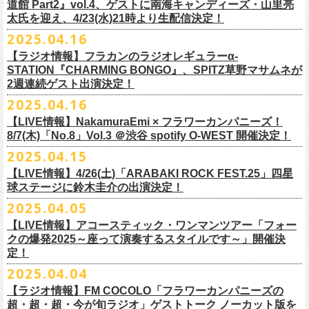
道館 Part2』vol.4、ゲストに南海キャンディーズ・山里亮
問い合わせ：松阪M’AXA
・近隣店舗・近隣の施設・お客様へご迷惑となりますので、施設内外・
12月6日(土) 宇都宮HEAVEN’S ROCK VJ-2 16:30/17:00
◎TALK LIVE「ハルキとジョーとベースと猫と〜グレートなゲストと共
プレGOODS第四弾となる「フラカンの日本武道館 Part2 pre フェイスタ
のライブ、本編の最後に演奏された“東京タワー”のポエトリー調の部分
で開催される「ADAM at presents ADAM FEST2025 supported by
文に氏名、住所、貼っていただく（置いていただく）場所（できました
太氏を迎え、4/23(水)21時より生配信決定！
著者プロフィール
会場内外でのアーティストの入待ち、出待ち等の待機行為はご遠慮下さ
12月7日(日) 水戸LIGHT HOUSE 15:30/16:00
に〜」
オル」が完成！
で、体をぐっと鈴木圭介がいる方に向けて、まるで鈴木の呼吸を深く感
Recruiting Management」にフラワーカンパニーズの出演が決定！
ら具体的に）、必要数（ポスター、フライヤーそれぞれ）、意気込みな
丹下京子（たんげ きょうこ）
2025.04.16
・8月3日(日)
い。
12月13日(土) 盛岡CLUB CHANGE WAVE 16:30/17:00
【出演】
また、ラバーバンドの新色「パープル × ブルー」も登場！
じ取るようにギターを弾く竹安堅一の姿を見ながら、やはり僕は「うた
◎ムジカジャポニカ19th後の祭スペシャル！『ムジカの渇望2025～うつ
フラワーカンパニーズは7月12日(土)の出演となります。
どメッセージを書いて下記アドレス宛てご応募ください。
名古屋生まれ名古屋育ち。愛知県立芸術大学デザイン科卒業。
峰岸塾修
会場：広島・福山grandsoulcafe Guns’
・受付終了した場合は当HPでお知らせさせていただくため、受付状況確
12月14日(日) 弘前KEEP THE BEAT 15:30/16:00
ヒライハルキ(The Birthday)
4/19(土)「正しい哺乳類ツアー2025」＠広島CLUB QUATTRO 公演より販
とは不思議なものだ。演奏という行為は不思議なものだ」と感じた。
みようこ&Yokoloco Band！2days』
【ラジオ情報】フラカンのラジオレギュラーα-
どうぞお楽しみに！
了。TIS会員。
TVCMプランナー兼イラストレーターを20年ほど続け、
そ
時間：Open 15:30 / Start 16:00
認のためのお電話でのお問い合わせは固くお断りいたします。
12月21日(日) 京都磔磔 15:30/16:00
ナガイケジョー(SCOOBIE DO)
売開始いたします。
STATION『CHARMING BONGO』、SPITZ草野マサムネが
いちにちめ〜8/19(火)
2020年開催した「フラカンの横浜アリーナ」から続く＜フラカンの横浜
の後フリーランスに。雑誌『イラストレーション』（玄光社）
The
チケット料金：前売 ¥5,500（税込／全自由・整理番号付／ドリンク代別
・イベントチケットの分配、転売、複製、譲渡、偽造行為は一切禁止と
12月22日(月) 京都磔磔 18:30/19:00
2週連続ゲスト出演決定！
ゲスト : グレートマエカワ(フラワーカンパニーズ)
高崎CLUB Jammer’sは中央銀座と呼ばれるアーケード街の先端にあるラ
https://t.livepocket.jp/e/musica819
◎「ADAM at presents ADAM FEST2025 supported by Recruiting
ストーリー＞シリーズ、
◎【２回目もみんなでつくろう「フラカンの日本武道館
Choice入選 （和田誠選）、『HBファイルコンペ』藤枝リュウジ特別賞、
途要）
させていただきます。それらの行為が発覚した場合は無効とさせていた
2026年
【日程】2025年7月9日(水)
イブハウスで、外観も内装も、昔のアメリカ映画に出てくるバーのよう
4/25~19時発売
2025.04.16
Management」
今年は「〜武道館前の一撃〜」というサブタイトルを付し、
7/25(金)〜7/27(日)＠
北海道釧路市幸町緑地・耐震岸壁 特設ステージにて
Part2」
『
講談社出版文化賞』さしえ賞、『TIS公募展』入選など。新聞、
書籍、
一般チケット発売日：5月25日(日)
だき、入場をお断りいたします。
1月17日(土) 長野CLUB JUNK BOX 16:30/17:00
【会場】三軒茶屋GrapeFruitMoon (
http://grapefruit-moon.com/
)
なレトロな雰囲気の空間である。開場時間の前から、入り口前にはライ
ふつかめ〜8/20(水)
日時：7月12日(土)7月13日(日) 開場10:30 開演11:30 ※フラワーカンパ
8/24(日)F.A.D YOKOHAMAにて開催することが決定！
開催される「SET YOU FREE IN KUSHIRO KIRI FESTIVAL 2025」 に
【LIVE情報】NakamuraEmi × フラワーカンパニーズ！
雑誌、パッケージ、広告、
webなど幅広いジャンルで活動中。俳句、落
今年結成20周年を迎えるThe Birthdayがクラブクアトロ4会場を廻るツア
プレイガイド：
・対象商品の営利・転売目的でのご購入は禁止しております。またイベ
1月18日(日) 千葉LOOK 15:30/16:00
“ポスター＆フライヤー大作戦～日本全国宣伝隊員大募集
【時間】OPEN18:30/START19:15
ブを待つ人だかりができていた。開演時間になり、まずステージ上にグ
https://t.livepocket.jp/e/musica820
ニーズの出演は7/12のみ
9/20(土)「フラカンの日本武道館 Part2 〜超・今が旬〜」まで１ヶ月を切
8/7(木)「No.8」Vol.3 ＠渋谷 spotify O-WEST 開催決定！
フラワーカンパニーズの出演が決定！
語、音楽、
海外ドラマが好き。
ー『Quattro×Quattro Tour’25』を開催、
イープラス
ント参加後、フリーマーケットサイト、フリマアプリ、インターネット
1月24日(土) 高知X-pt. 16:30/17:00
【料金】
今年1月より月１配信しているYouTube番組『月刊フラカン武道館
レートマエカワ、ミスター小西、竹安堅一が登場。そして少し間を鈴木
4/25~20時発売
～】
会場：静岡県浜松市浜名湖ガーデンパーク 屋外ステージ
ったタイミングでのワンマンライブ、どうぞお楽しみに！
フラカンは7/26(土)”フラカン武道館応援企画 IN KIRIFES”に出演致しま
2025.04.15
9/10(水)＠名古屋CLUB QUATTRO公演にフラワーカンパニーズの出演が
チケットぴあ
オークション等での売買、買取サービスのご利用も固く禁止いたしま
1月25日(日) 広島SECOND CRUTCH 15:30/16:00
・入場チケット￥3500(+DRINK)
Part2』、今月5回目のゲストとして、大槻ケンヂ氏の出演が決定！
圭介が姿を現し、ライブがはじまる。1曲目は『正しい哺乳類』の曲順と
開場 18:30 / 開演 19:30 前売 5000円 / 当日 5500円 （ドリンク代別途）
チケット：入場無料
※お渡しするポスターのサイズはB3サイズ、フライヤーはB5サイズを予
す。
決定しました！
【LIVE情報】4/26(土)「ARABAKI ROCK FEST.25」四星
ローチケ
す。
1月27日(火) 四日市CLUB CHAOS 18:30/19:00
【予約&チケット】
同じく“ ラッコ！ラッコ！ラッコ！”。 エネルギッシュなバンドの演奏
※着席・自由・立ち見 (整理番号あり)
問い合わせ：株式会社ジェイルハウス TEL052-936-6041
◎「横浜ストーリー 〜武道館前の一撃〜」
定しております
球ステージに鈴木圭介の出演決定！
問い合わせ：キャンディー・プロモーション
・イベントチケットの再発行はいたしませんのでご注意ください。
1月31日(土) 札幌近松 16:30/17:00
■入場チケット予約URL :
https://tiget.net/events/398505
番組スタート直前スペシャルのvol.0としてスキマスイッチ、第１回目の
と、それまで会場にたぎっていたソワソワとした熱気がぶつかり、パー
その他詳細：
日時：8月24日(日)Open 15:30 / Start 16:00
◎
「SET YOU FREE IN KUSHIRO KIRI FESTIVAL 2025」
一般発売に先がけ、チケットオフィシャル先行受付が本日よりスター
・都合により、内容等の変更・イベント中止となる場合がございますの
2月4日(水) 下北沢シェルター 18:30/19:00
2025.04.05
[予約受付開始 : 5/9(金)21:00〜]
ゲストとしてTHE COLLECTORSの加藤ひさしさん(vo)と古市コータロー
ンッ！と弾けるような盛り上がりでライブは幕を開けた。続けて “アイデ
◎8/18（月）名古屋得三
公式サイト：
http://www.adamfest.com/
会場：神奈川・F.A.D YOKOHAMA
募集期間：2025年5月10日(土)〜 在庫がなくなりましましたら募集を終了
日程：
7月26日(土)
ト。
全公演共通：高校生以下は当日¥2,000キャッシュバック（
当日年齢を証
で予めご了承ください。
2月14日(土) 大阪バナナホール 16:30/17:00
☆別途1ドリンクオーダー
さん(g)、第２回目にHump Back、第３回目はスターダスト☆レビューの
ンティティ”。《ラッコ ラッコ ラッコ》とか《プカプカプーカ》といった
うつみようこ & YOKOLOCO BAND
【LIVE情報】アコースティック・ワンマンツアー「フォー
チケット料金：前売 ¥5,200(税込/整理番号付/ドリンク代別途要)
させていただきます
会場：
北海道釧路市幸町緑地・耐震岸壁 特設ステージ
お見逃しなく！！
明できるもの（学生証、保険証など）
のご提示が必要となります）
・安全面、警備強化の一環と致しまして、ボディチェックを実施させて
2月15日(日) 岡山ペパーランド 15:30/16:00
☆整理番号順入場
根本要さん、そして第４回目は南海キャンディーズの山里亮太さんをを
シンプルな言葉を連呼していた“ ラッコ！ラッコ！ラッコ！”とは打って変
[うつみようこ (vo.g)竹安堅一(g)オクノシンヤ(key)
クの爆発2025～座って演奏するスタイルです～」開催決
前売￥5,200（税込、ドリンク代別、オールスタンディング）
応募方法：メールにて、アドレス＜
flowerotegami@gmail.com
＞宛に以
出演：フラワーカンパニーズ、THE NEAT BEATS、PIGGS
いただく場合がきます。ご了承ください。
2月21日(土) 別府Copper Ravens 16:30/17:00
☆お一人様2枚まで
お招きしお届けしてきた今番組（全回アーカイブ配信中）、第５回目と
わり、鈴木のボーカルはぼそぼそとした独り言のような落ち着いたトー
定！
グレートマエカワ(b)クハラカズユキ(ds)]
※高校生以下は当日￥2,000キャッシュバック （当日年齢を証明できるも
下をご記入の上、ご応募ください
そのほか詳細：KUSHIRO KIRI FESTIVAL公式
◎The Birthday (クハラカズユキ, ヒライハルキ, フジイケンジ)
・当日メディアによる取材が入り、映り込み等がある場合がございま
2月22日(日) 福岡CB 15:30/16:00
【ご注意】
なる今回のゲストは、筋肉少女帯や特撮のボーカルで、作家としても活
ンへ。しかし曲が進むにつれ、徐々に力強さを増していく演奏やコーラ
18:30open 19:30start
大阪千日前ユニバースにてジャンピング乾杯トークショー開催！
2025.04.04
の(学生証、保険証など)のご提示が必要となります）
（上記アドレスからの返信が届くよう、設定のご確認を必ずお願い致し
HP
https://www.kushirokirifestiva
l.com/
『Quattro×Quattro Tour’25』
す。予めご了承ください。
2月24日(火) 豊橋Club KNOT 18:30/19:00
※お客様へのお願い
躍する大槻ケンヂさんを招聘。
スに合わせて、観客たちの拳も突き上がっている。さらに“ラー・ブルー
予約￥5,000 当日￥5,500
ライブ演奏はまったくありません。
一般発売日:6月29日(日)
ます）
【ラジオ情報】FM COCOLO「フラワーカンパニーズの
日時：2025年9月10日（水）Open 18:00 / Start 19:00
・イベント当日の撮影・録音・録画および、店内での飲食は一切禁止と
2月28日(土) 新潟GOLDEN PIGGS BLACK 16:30/17:00
近隣は住宅街となっておりますので集合時間直前にご来店ください。
常にフラカンを”若手”と評するオーケンさん、2度目の武道館ライブに向
ス”、“アメジスト”へと続く。“アメジスト”の《炊き立てのご飯の湯気の下
※4/20情報公開・予約開始
ネクストロード 03-5114-7444 (平日14～18時)
＝＝＝＝＝＝＝＝＝＝＝＝＝＝＝＝＝＝
超・超・超・今が旬ラジオ」ゲストトーク ノーカット版を
会場：名古屋CLUB QUATTRO