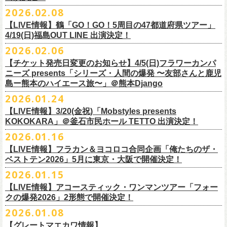
チケット料金：
・宮崎朝子（SHISHAMO）
お肉をたっぷり味わいながら、生の音楽に酔いしれる「ニクオン」
。今
トにて”皆勤風呂ントアクト”として皆さんをお迎えします。
フラカンの出演は6月20日(土)になります。
一般チケット発売日：5月23日(土) 10:00
2026.02.08
日時：2026年4月30日(木) 開場18:15／開園19:00
一般チケット発売日：3月28日(土)
前売 ¥5,500(税込/ドリンク代別）
・山田将司＆菅波栄純（THE BACK HORN）
2026年5月に奈良と岐阜で開催、SCOOBIE DOを迎えお届けするフラワ
【公演詳細】
年もお楽しみください！
どうぞお楽しみに♨️
どうぞお楽しみに！
問い合わせ：JAILHOUSE(052)936-6041 /
https://www.jailhouse.jp/live/
会場：恵比寿
LIQUIDROOM
U-22割 ￥4,500(税込/ドリンク代別/身分証持参必須（コピー不可/公演当
【LIVE情報】鶴「GO！GO！5周目の47都道府県ツアー」
ーカンパニーズが不定期で行なっている２マンライブ企画「シリーズ・
公演タイトル：第11回！ 僕たち、プロ野球大好きミュージシャンです！
オフィシャルホームページ：
https://www.
nikuon.com/top
dragondeluxe2026/
チケット料金：前売り¥5,700(税込/整理番号付/ドリンク代別途要) *記念バ
◎「フォークの爆発2026 ミニマル巡業 〜うたとギターとコーラスと〜」
日提示できない場合は一般価格チケットとの差額分をお支払いいただき
4/19(日)福島OUT LINE 出演決定！
「ホフディラン 春のベースまつり」に今年もグレートマエカワの出演が
人間の爆発」の一般チケット発売が3/8(日)10:00よりスタート！
日時・会場：3月17日（火）新宿ロフトプラスワン
お問い合わせ：ニクオン実行委員会 info＠
nikuon.com
◎「OTODAMA’26」
◎『
YATSUI FESTIVAL! 2026
』
ッヂ付
6/28(日) 札幌musica hall cafe 開場15:30/開演16:00 問：浮雲社中
ます)
決定！
ますます充実のライブを展開している両者によるガチンコ対バン、熱す
2026.02.06
（http://www.loft-prj.co.jp/PLUSONE/）
日時：5月4日(月祝)、5日(火祝) 開場10:00 / 開演11:00
日程：
2026
年
6
月
20
日（土）、
6
月
21
日（日） ※フラワーカンパニーズ
＊フラワーカンパニーズファンクラブ「ヤングフラワーズ」優先販売を
鶴「GO！GO！5周目の47都道府県ツアー」4/19(日)福島OUT LINE 公演
一般チケット発売日：2026年3月15日(日)10:00
チケット料金：4,800円（税込/整理番号付/ドリンク代別）
※１人１枚※未就学児入場不可/小学生以上チケット必要
ぎるステージになること必至！
開場／開演： 18:15／19:00
＊フラワーカンパニーズの出演は5月5日(火祝)のみ
の出演は6/20(土)のみ
【チケット発売日変更のお知らせ】4/5(日)フラワーカンパ
予定しています。次号会報誌にご案内を同
封します
にフラワーカンパニーズの出演が決定！
プレイガイド：
※高校生以下は当日¥2,000キャッシュバック（
当日年齢を証明できるも
一般チケット発売日：2026年6月6日(土)
◎「ホフディラン 春のベースまつり2026」
どうぞお見逃しなく〜
出演ミュージシャン： ※五十音順
会場：大阪・泉大津フェニックス
開場
ニーズ presents「シリーズ・人間の爆発 〜友部さんと鹿児
/
開演（両日）：
11:30
チケットぴあ
の（学生証、保険証など）
のご提示が必要となります）
＊ライブハウス会場限定店頭先行：4/4(土) 12:00〜19:00
日時：2026年5月20日(水) OPEN 18:30 / START 19:00
イノウエアツシ（ニューロティカ／横浜DeNAベイスターズ）、ウエノコ
島ー熊本のハイエース旅〜」＠熊本Django
その他詳細→
https://shimizuonsen.com/otodama/26/
会場
: Spotify O-EAST / Spotify O-WEST / Spotify O-nest 5F / Spotify O-
◎鶴「GO！GO！5周目の47都道府県ツアー」
イープラス
一般チケット発売日：3月28日(土)10:00
・クラブカウンターアクション宮古店頭
会場：新代田FEVER
ウジ（the HIATUS、Radio
nest 6F / Spotify O-Crest
2026.01.24
日時：2026年4月19日(日) 開場15:30 / 開演16:00
ローソンチケット
〒027-0083 岩手県宮古市大通２丁目６－１１
出演：ホフディラン
◎フラワーカンパニーズpresents『シリーズ・
人間の爆発』
Caroline／広島東洋カープ）、オカモト”MOBY”タクヤ (SCOOBIE DO ／
duo MUSIC EXCHANGE /
clubasia / LOFT9 shibuya / WOMBLIVE /
会場：福島OUT LINE
ネクストロード 03-5114-7444（平日14:00〜18:00）
プレイガイドなど詳細はライブページにてご確認くださ
【LIVE情報】3/20(金祝)「Mobstyles presents
6月から開催するフラワーカンパニーズのアコースティック企画の新たな
*
注意事項
ゲストベーシスト：ウエノコウジ（the HIATUS / Radio Caroline)、グレ
MLB解説者)、グレート
shibuya 7thFLOOR
出演：鶴、フラワーカンパニーズ
KOKOKARA」＠釜石市民ホール TETTO 出演決定！
い
https://flowercompanyz.com/live/
試みとなる歌とアコースティックギター一本とコーラスと小
物の楽器な
東北地方在住者のみの先着販売となります
ートマエカワ (フラワーカンパニーズ
) 、junko（打首獄門同好会）、and
・5月30日(土) 開場 16:30 / 開演 17:00
マエカワ（フラワーカンパニーズ／中日ドラゴンズ）、樋口豊
主催
:
やついいちろう
チケット料金：¥4800(税込/オールスタンディング/ドリンク代別途要)
どで構成するライヴ「フォークの爆発2026 ミニマル巡業 〜うたとギター
2026.01.16
１人１枚のみ購入可能
more,,,
会場：奈良NEVER LAND
（BUCK∞TICK／阪神タイガース）
他出演者、チケットなど詳細：以下よりご確認ください
一般チケット発売日：2月21日(土)
とコーラスと〜」の一般チケット発売が3/8(日)10:00よりスタート！
住所記載の身分証確認持参の上、
それぞれのライブハウス店頭にて販売
来場チケット：前売り：¥5,300+1drink 当日：¥5,800+1drink
出演：フラワーカンパニーズ/SCOOBIE DO
【LIVE情報】フラカン＆ヨコロコ合同企画「俺たちのザ・
司会：金光裕史（音楽と人編集部／阪神タイガース）
◎「モンキーTシャツ」
【YATSUI FESTIVAL! 2026 WEB INFORMATION】
問い合わせ：GIPお問合せフォーム→
https://www.gip-web.co.jp/t/info
します
配信チケット：前売り配信視聴券：¥3,000
ベストテン2026」5月に東京・大阪で開催決定！
チケット料金：前売り¥5.200(税込/D別/整理番号付)
6月から開催するフラワーカンパニーズのアコースティック企画の新たな
料金：前売￥4,000 ※税込／要1オーダー（500円以上）
価格：￥3,700(税込)
オフィシャルサイト：
https://yatsui-fes.com
◎「フォークの爆発2026 ミニマル巡業 〜うたとギターとコーラスと〜」
購入は現金のみとなります
当日・アーカイブ配信視聴券：¥3,500
一般チケット発売日：2026年3月8日(日)
試みとなる歌とアコースティックギター一本とコーラスと小
物の楽器な
チケット発売日：2月28日（土）11時〜
2026.01.15
ボディ：ビッグシルエット
オフィシャルX：
https://x.com/YATSUIFES
＊ミニマル巡業とは『
新たな試みとして歌とアコースティックギター一
転売は固く禁止とさせていただきます
＊お得な来場＆配信チケット：前売り：¥7,000+1drink
プレイガイド：
どで構成するライヴ「フォークの爆発2026 ミニマル巡業 〜うたとギター
※購入枚数制限あり／お一人様2枚まで
カラー：ホワイト、アシッドブルー
オフィシャルFacebook：
https://www.facebook.com/YATSUIFES
【LIVE情報】アコースティック・ワンマンツアー「フォー
本とコーラスと小
物の楽器などで構成するライヴ』です
公演当日も身分証を確認させて頂きます（U-22割も同様）
チケット発売：
イープラス
とコーラスと〜」に札幌公演の追加が決定！
※チケットの整理番号順での入場となります。
素材 ： 綿100％
オフィシャルInstagram ：
https://www.instagram.com/yatsuifes/
クの爆発2026」2形態で開催決定！
6/8(月)京都・紫明会館 18:30/19:00 問：SOLE CAFE
当日11:30〜整列開始いたします
ホフディランオフィシャルFC先行(抽選)：3/19(木)
12:00-3/22(日) 23:59
チケットぴあ
販売URL
サイズ：S / M / L / XL
2026.01.08
6/10(水)広島・東広島 西条公会堂 18:30/19:00 問：キャンディープロモ
近隣のご迷惑になるためそれ以前のお並びは禁止とさせていただき
ます
一般発売その他情報は
ローソンチケット Ｌコード：56253
◎「フォークの爆発2026 ミニマル巡業 〜うたとギターとコーラスと〜」
https://eplus.jp/sf/detail/4487570001-P0030001
＜製品サイズ＞
YATSUI FESTIVAL! 2026お問合せ：Spotify O-EAST：03-5458-4681
ーション広島
その他詳細：
https://www.gip-web.co.jp/schedule/detail/8491#13568
特設サイトにて→
https://hoff.jp/e/
bs26/
【グレートマエカワ情報】
問い合わせ：奈良NEVER LAND
http://nara-neverland.
com/pc/info.html
＊ミニマル巡業とは『
新たな試みとして歌とアコースティックギター一