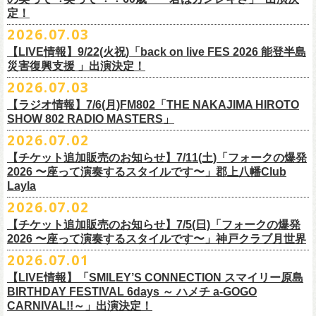
また払い戻しのご希望の方は、大変お手数ですが、来月8月末までに、
定！
福島県公演
・ファンクラブ優先でご購入の方は ヤングフラワーズ
開場15:30 開演16:00
2026.07.03
flocommail@youngflowers.jp まで
↓
【LIVE情報】9/22(火祝)「back on live FES 2026 能登半島
・プレイガイドでご購入の方は flowerotegami@gmail.com まで
災害復興支援 」出演決定！
◎フラワーカンパニーズ 「フラカンのクアトロツアー
ご連絡いただきますようお願い致します。
＜振替日程＞
2026.07.03
2026」
◎チャリティーグッズ「思いのチャーム」（*リフレクターチャーム）
ご来場くださる皆様はどうぞお気をつけて会場までいらしてください。
【ラジオ情報】7/6(月)FM802「THE NAKAJIMA HIROTO
■2026年12月18日（金） 鶴 5周⽬の47都道府県ツアー「鶴フェスへの
価格：各600円（税込）
11月1日、2日に@Zepp DiverCity Tokyoで開催されるSHELTER35周年を
SHOW 802 RADIO MASTERS」
道」福島県公演
・10/10(土)渋谷クラブクアトロ OPEN 16:15 START 17:00 問：ネ
カラー：白、緑、赤オレンジ
締めくくるファイナル2DAYSイベント「SHELTER 35th Anniversary
フラワーカンパニーズ メンバー、スタッフ一同
2026.07.02
開場18:30 開演19:00
クストロード
Finale ” ZeppがSHELTERになります ” 」のDAY2にフラワーカンパニーズ
■7月6日(月)14:00〜17:51 FM802「THE NAKAJIMA HIROTO SHOW 802
会場：福島県・OUTLINE 出演：鶴 / フラワーカンパニーズ
チケットぴあ
【チケット追加販売のお知らせ】7/11(土)「フォークの爆発
の出演が決定！
RADIO MASTERS」
9/19(土)開催「いしがきMUSIC FESTIVAL2026」に出演決定！
※開場開演時間が変更になります。ご注意ください。
イープラス
2026 〜座って演奏するスタイルです〜」郡上八幡Club
SHELTER35周年を締めくくるファイナルをサバシスターと一緒にお祝い
＊鈴木圭介、グレートマエカワ 生出演(17:00台出演予定）
今年はマチナカステージにてアコースティックライブの出演となりま
詳細：
https://afrock.jp/live/
21483/
ローチケ
Layla
させていただきます！
https://funky802.com/masters/
す。
2026.07.02
8/1(土)12:00よりチケット一般発売スタート！
・10/24(土)広島クラブクアトロ OPEN 16:15 START 17:00 問：キ
◎「SHELTER 35th Anniversary Finale ” ZeppがSHELTERになります ”
【チケット追加販売のお知らせ】7/5(日)「フォークの爆発
お待ちしております！
ーーーーーーーーーーー
ャンディー・プロモーション
DAY2」
2026 〜座って演奏するスタイルです〜」神戸クラブ月世界
＊振替公演にご来場が難しい方へ以下払い戻しのご案内です。
チケットぴあ
日時：2026年11月2日(月)
2026.07.01
◎「いしがきMUSIC FESTIVAL2026」
イープラス
会場：Zepp DiverCity Tokyo
日程：026年9月19日(土)
【LIVE情報】「SMILEY’S CONNECTION スマイリー原島
ローチケ
＜払い戻し期間＞
出演：サバシスター、フラワーカンパニーズ
BIRTHDAY FESTIVAL 6days ～ ハメチ a-GOGO
会場：岩手県盛岡市盛岡城跡公園を中心に開催
チケット料金：オールスタンディング：¥3,935、２Ｆ指定：¥3,935 ※
7月13日 10:00～7月27日 23:59
◎「Handmade Rockふきん」
CARNIVAL!!～」出演決定！
チケット発売日：8月1日(土)12:00
・10/25(日)梅田クラブクアトロ OPEN 15:15 START 16:00 問：清
ドリンク代別 ※未就学児入場不可
価格：￥1,200(税込）
※TSURUKAI先行、
その他プレイガイドなどで4月19日福島公演のご購入