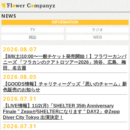
NEWS
INFORMATION
TV
ラジオ
雑誌
WEB
2026.08.07
【8/8(土)10:00〜一般チケット発売開始！】フラワーカンパ
ニーズ 「フラカンのクアトロツアー2026」渋谷、広島、梅
田、名古屋
2026.08.05
今秋開催！自身初となるクラブクアトロ・ワンマンツアー、8/8(土)一般
【GOODS情報】チャリティーグッズ「思いのチャーム」新
チケット発売がスタート！
色販売のお知らせ
どうぞお早めに〜
2026.07.31
【LIVE情報】11/2(月)「SHELTER 35th Anniversary
チャリティーグッズ「思いのチャーム」（リフレクターチャーム）の再
Finale ” ZeppがSHELTERになります ” DAY2」＠Zepp
販が決定致しました。
Diver City Tokyo 出演決定！
白、緑、赤オレンジの３つの新色展開で、
2026.07.31
8/23(日)フラワーカンパニーズ ワンマンライブ「横浜ストーリー2026」