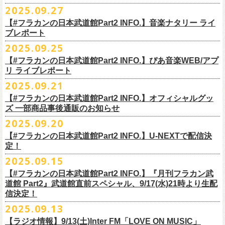
◎ワンマンツアー「フラカンのチョイナチョイナ’25/’26」 ポスター
◎「ゾロ目だョ全員集合!〜フラカン33年、野音99年〜」
2022.9.23 日比
＊＊＊＊＊＊
長州小力
2025.09.27
主催：音楽と人編集部
https://ongakutohito.com/
樋口豊さん59歳の誕生日2日前の開催となる今企画、
会場：新代田LIVE HOUSE FEVER
価格：900円(税込) *送料別
谷野外大音楽堂
まーな
出演は、トークイベントでお馴染みの〈プロ野球大好きミュージシャ
一般チケット発売日：前売 ￥5,500（税込／D代別）※お土産ステッカー
【#フラカンの日本武道館Part2 INFO.】音楽ナタリー ライ
＊サイズ：B2（515mm×728mm）
年末恒例FM802主催のロック大忘年会「FM802 ROCK FESTIVAL RADIO
ン〉たちを中心としたスペシャルバンド（グレートマエカワが参加）、
ブレポート
付き
＊販売期間：2025年10月30日(木)9:00 〜 ※在庫が無くなり次第終了
③12/4(木)配信開始予定
10月25日＠熊本Djangoを皮切りに30箇所31公演を回る全国ワンマンツア
CRAZY 2025」最終日12/29(月)、怒髪天がハウスバンドとなり、一夜限り
2月7日（土）
POLYSICS、そしてフラワーカンパニーズ。
※保護者同伴に限り高校生以下入場可能、当日￥2,
000キャッシュバック
＊2025年11月上旬〜発送予定
2025.09.25
◎ フラワーカンパニーズ「神さまツアー」～年末恒例磔磔2デイズ～ 1
ー「フラカンのチョイナチョイナ’25/’26」の2026年1月〜３月公演分
のスペシャルセッション企画「
FM802＆怒髪天 presents レディクレ歌合
■9月27日(土)公開 音楽ナタリー
◆音楽◆
（当日年齢を証明できるもの（学生証、
保険証等）のご提示が必要）
＊発送方法：宅急便
日目 2023.12.13 京都磔磔
（2/21＠大分公演を除く）
の一般チケットが10月18日(土)より発売スター
【#フラカンの日本武道館Part2 INFO.】ぴあ音楽WEB/アプ
戦」を開催。
＊9/20(土)「フラカンの日本武道館 Part2 〜超・今が旬〜」ライブレポー
矢井田瞳
前売りチケットなど本公演の詳細は、『音楽と人』のWebサイト
チケット発売日：11月15日(土)
リ ライブレポート
◎ フラワーカンパニーズ「神さまツアー」～年末恒例磔磔2デイズ～ 2
ト！
このスペシャルステージに、グレートマエカワがサポートメンバーとし
ト掲載
ホフディランカルテット
（
https://ongakutohito.com/
）にて、10月下旬ごろにお知らせされます。
問い合わせ：LIVE HOUSE FEVER TEL：03-6304-7899
☆ニワトリ堂 ＞
https://flowercompanyzinc.stores.jp/
日目 2023.12.14 京都磔磔
これにて全公演分のチケットが発売となります。
て参加することが決定しました！
2025.09.21
インナージャーニー
http://www.fever-popo.com/
■9月25日(木)公開 ぴあ音楽WEB/アプリ
9/20(土)開催の日本武道館公演を経て、さらに勢いを増してまわるフラカ
｢フラワーカンパニーズ、10年ぶり2度目の日本武道館ワンマンで示した
ポニーテールリボンズ
【#フラカンの日本武道館Part2 INFO.】オフィシャルグッ
どうぞお楽しみに！
＊9/20(土)「フラカンの日本武道館 Part2 〜超・今が旬〜」ライブレポー
■U-NEXT問い合わせ：
https://help.
unext.jp/info-video/detail/
info403b
ンの全国ツアー、
どうぞお楽しみに！
◎「FM802 ROCK FESTIVAL RADIO CRAZY 2025」
転がり続ける“バンドの未来”｣
仮面女子
ズ 一部商品事後通販のお知らせ
＊ファンクラブ優先チケット販売のご案内はファンクラブよりご登録ア
ト掲載
日程：2025年12月29日(月)
https://natalie.mu/music/news/641285
ex.KNU
◎音楽と人＆僕たちプロ野球大好きミュージシャンpresents「神田ナイト
2025.09.20
ドレスにメールでご案内しております
＊大分公演の身、諸事情により10/25(土）からの発売に変更になりました
会場：インテックス大阪
カーニバル」〜樋口豊59th BIRTHDAY LIVE〜
「今のフラカン」の圧倒的な底力 2度目の日本武道館、最高のお祭り騒
【#フラカンの日本武道館Part2 INFO.】U-NEXTで配信決
＊「
FM802＆怒髪天 presents レディクレ歌合戦」
◆お笑いステージ◆
◎「みんなの祭り X’mas SPECIAL」
日時：:2026年1月22日（木）開場/開演: 18:00/19:00（予定）
ぎ【ライブレポート】
定！
◎フラワーカンパニーズ ワンマンツアー「フラカンのチョイナチョイ
[出演]怒髪天 and more!!!!
レイザーラモン
日時：2025年12月23日(火) 開場 17:15 開演 18:00
会場：KANDA SQUARE HALL
https://lp.p.pia.jp/article/news/438272/index.html
2025.09.15
ナ’25/’26」
[Support Member]
ジョイマン
会場：名古屋DIAMOND HALL
出演：樋口豊スペシャルセッション（メンバー：樋口豊、イノウエアツ
2025年
Ba:グレートマエカワ（フラワーカンパニーズ）
【#フラカンの日本武道館Part2 INFO.】『月刊フラカン武
囲碁将棋
出演：
シ、ウエノコウジ、グレートマエカワ、MOBY and more…）
10月25日(土) 熊本Django 16:30/17:00
Key:奥野真哉(ソウル・フラワー・ユニオン)
道館 Part2』武道館直前スペシャル、9/17(水)21時より生配
nobodyKnows＋
フラワーカンパニーズ
10月26日(日) 長崎ホンダ楽器 15:30/16:00
※タイムテーブル、他出演者（ゲストボーカル）など詳細は後日発表と
信決定！
2月8日（日）
中村耕一 (ex. JAYWALK）
POLYSICS
11月3日(月・祝) 渋谷duo MUSIC EXCHANGE 15:15/16:00
なります
2025.09.13
◆音楽◆
OSAKA ROOTS
主催・企画／（株）音楽と人
11月8日(土) 徳島club GRINDHOUSE 16:30/17:00
フラワーカンパニーズ
ET-KING
制作／com agent
【ラジオ情報】9/13(土)Inter FM「LOVE ON MUSIC」
11月9日(日) 米子AZTiC laughs 15:30/16:00