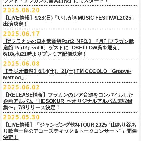
ウント「フラカンの音楽目録」にてスタート！
回ります！
2025.06.20
この度、これまでのweb shop【ニワトリ堂】サイトでの販売を終了し、
10年ぶり2回目となる日本武道館公演『フラカンの日本武道館 Part2 〜
限定的にSTORESでオープンしてきました【ニワトリ堂 2nd STORE】を
【LIVE情報】9/28(日)「いしがきMUSIC FESTIVAL2025」
武道館公演を経てさらに勢いを増してまわるフラカンの全国ツアー、
ど
超・今が旬〜』を9月20日(土)
に開催するフラワーカンパニーズが、
今年1
7/11(金)に発売される絵本『歌詞の本棚 深夜高速』の発売記念イベント
本店【ニワトリ堂】として移行、運営させていただくことになりまし
出演決定！
うぞお楽しみに！
月より月１配信のYouTube番組『月刊フラカン武道館 Part2』をスター
の開催が決定！
た。
2025.06.17
☆リリース詳細☆
ト、7回目のゲストとして、
ラッパー・シンガソングライターのNovel
◎フラワーカンパニーズ ワンマンツアー「フラカンのチョイナチョイ
フラワーカンパニーズ デジタルシングル
【#フラカンの日本武道館Part2 INFO.】『月刊フラカン武
Coreの出演が決定！
楽曲の歌詞に着目し、
気鋭のイラストレーターが自らのフィルターを通
☆フラワーカンパニーズ web shop【ニワトリ堂】
道館 Part2』vol.6、ゲストにTOSHI-LOW氏を迎え、
ナ’25/’26」
「ただいま実演中/ピュアな匂いがチョイナチョイナ」
して、
その世界観を絵本として再構築するプロジェクト、”歌詞（うた）
フラワーカンパニーズと怒髪天が出演する子供ばんどデビュー45周年祝
https://flowercompanyzinc.stores.jp/
6/18(水)21時よりプレミア配信決定！
2025年
収録曲：
番組スタート直前スペシャルのvol.0としてスキマスイッチ、
第１回目の
の本棚”。その第４弾としてフラワーカンパニーズ「深夜高速」が7/11(金)
うツアー子供ばんど「おかげさまで45周年 〜 祝！生存確認スペシャル
10月25日(土) 熊本Django 16:30/17:00
1. ただいま実演中
2025.06.08
ゲストとしてTHE COLLECTORSの加藤ひさし(vo)と古市コータロー(
g)、
に発売。
〜『弱きを助け強きを挫く』心強き後輩たちに支えられ（涙）」、
改めまして、どうぞ宜しくお願い致します。
◎「ライブでこんにちは！手ぬぐい」
◎「HESOKURIアクキー」
10月26日(日) 長崎ホンダ楽器 15:30/16:00
2. ピュアな匂いがチョイナチョイナ
第２回目にHump Back、第３回目はスターダスト☆レビューの根本要、
これを記念し、絵本の作画を担当してくださったイラストレーターの丹
【ラジオ情報】6/14(土)、21(土) FM COCOLO「Groove-
7/20(日)大阪公演のチケットが完売御礼となっていましたが、ご好評につ
価格：800円(税込)
価格：1500円(税込)
11月3日(月・祝) 渋谷duo MUSIC EXCHANGE 15:15/16:00
＊各音楽サービスにて7/16(水)よりリリース
第４回目は南海キャンディーズの山里亮太、
第５回目は筋肉少女帯の大
Method」
下京子さんと、フラワーカンパニーズ・鈴木圭介によるサイン会＋トー
きチケット若干枚数追加発売決定しました！
サイズ：75×41ｍｍ
素材 ： 綿100％
11月8日(土) 徳島club GRINDHOUSE 16:30/17:00
槻ケンヂ、
そして第６回目はBRAHMANのボーカル・TOSHI-
LOWを招き
クショーをHMV&BOOKS SHIBUYA 6F イベントスペースで開催いたし
名古屋公演も絶賛発売中！
2025.06.02
サイズ：90cm × 33cm
6/14(土)、21(土) 20:00～21:00 FM COCOLO「Groove-Method」
11月9日(日) 米子AZTiC laughs 15:30/16:00
お届けしてきた今番組（全回アーカイブ配信中）、
第7回目となる今回の
ます。
３バンド、気合いパンパンで名古屋＆大阪でお待ちしております！
【RELEASE情報】フラカンのレア音源をコンパイルした
”GROOVE”というキーワードを軸に、楽曲の”
GROOVE”
を生み出すベー
11月15日(土) 福井CHOP 16:30/17:00
ゲストは、
初対面となるBMSG所属のラッパー・シンガソングライター
企画アルバム『HESOKURI 〜オリジナルアルバム未収録
シストが語る本格的な音楽プログラム
11月16日(日) 神戸VARIT. 15:30/16:00
のNovel Coreを招聘。
集〜』7/9リリース決定！
6月後半の２週に渡り、グレートマエカワがDJを担当します
11月29日(土) 名古屋E.L.L 16:30/17:00
「深夜高速」
を始めフラカンの曲に救われ影響を受けてきたと公言し、
★鈴木圭介（著）、丹下京子（絵） 歌詞（うた）の本棚 『深夜高速』
◎子供ばんど「おかげさまで45周年 〜 祝！生存確認スペシャル 〜『弱
2025.05.30
https://cocolo.jp/site/blog/6200/
11月30日(日) 静岡サナッシュ 15:30/16:00
自身の曲の歌詞にも入れ込むほどの思いを持つNovel Coreと、その噂を聞
発売記念イベント★
きを助け強きを挫く』心強き後輩たちに支えられ（涙）」
12月6日(土) 宇都宮HEAVEN’S ROCK VJ-2 16:30/17:00
【LIVE情報】「ジャンピング乾杯TOUR 2025 “山あり谷あ
いていたフラカンメンバーの、
お互いに嬉しさを隠せない貴重な初トー
・7月19日(土) 開場17:15/開演18:00 名古屋Electric Lady Land
10年ぶり2回目となる日本武道館公演『フラカンの日本武道館 Part2 〜
12月7日(日) 水戸LIGHT HOUSE 15:30/16:00
り歌声一座のアコースティック＆トークコンサート”」開催
クは必見！ いつか対バンという話にも！？
■開催日時：2025年7月13日（日） 13:00～
(問)JAILHOUSE 052-936-6041 www.jailhouse.jp
超・今が旬〜』を9月20日(土)
に開催するフラワーカンパニーズ、
武道館
決定！
12月13日(土) 盛岡CLUB CHANGE WAVE 16:30/17:00
■場所：HMV&BOOKS SHIBUYA 6F イベントスペース
・7月20日(日) 開場16:30/開演17:00 心斎橋Music Club JANUS (問)清水音