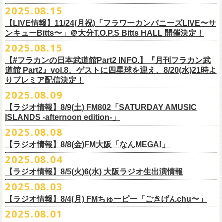
本番を3日後に控えた４人でのお喋り、どうぞお楽しみに！
が響き渡った。“星のブルペン”での、夜空から降り注ぐ星の光のような照
2025.08.15
■8月24日(日) 7:00～10:00 TOKAI RADIO（FM929）『Morning
明演出も忘れがたい。
【LIVE情報】11/24(月祝)「フラワーカンパニーズLIVE〜サ
Delight』
◎「フラカンの日本武道館 Part2 オフィシャルガチャ」
武道館公演チケットは、9/19(金)
まで各プレイガイドにて前売チケット発
もちろん“深夜高速”や“感情七号線”、“馬鹿の最高”“真冬の盆踊り”といっ
ンキューBitts〜」＠大分T.O.P.S Bitts HALL 開催決定！
＊グレートマエカワ インタビューOA
1回：500円(税込)
売中！
た、それ以前発表の名曲たちも会場を盛り上げる。「久々の曲を」とい
2025.08.15
https://www.tokairadio.co.jp/program/md/
全16種類
また、フラカン武道館応援企画として四星球とPIGGSが出演、
9/18(木)高
う紹介と共に、1998年発表のアルバム『マンモスフラワー』の最後に収
BRAHMAN ｢tour viraha 2026｣の
※フィギュア・チェキ・トートの引換券が出た時は、当日中にお引
【#フラカンの日本武道館Part2 INFO.】『月刊フラカン武
き換
円寺HIGHで開催される「SET YOU FREE〜VS SERIES」にグレートマ
録された“虹の雨あがり”が始まった瞬間には、観客たちからどよめきにも
3月22日(日) 愛知 名古屋ReNY limited公演にフラワーカンパニーズの出演
道館 Part2』vol.8、ゲストに四星球を迎え、8/20(水)21時よ
えください。
エカワがDJで出演決定！
フラカン武道館チケットの最後の手売り販売も
似た歓声が上がった。＜いつまでもそう どこまでもそう これからも
が決定しました！
りプレミア配信決定！
【 フィギュア 】4体セット , 高さ:最大8cm
実施！
きっとそうさ／うまくいく事もあって うまくいかない事はないのさ＞
【 チェキ 】1枚
2025.08.09
――そう歌う“虹の雨あがり”を今、武道館で歌いたいと思ったバンドの心
◎BRAHMAN ｢tour viraha 2026｣
【 トート 】高さ35 × 底幅39 × マチ10 cm , 素材:綿100% キャンパス
合わせてお見逃しなく！
が、とても強くて、優しくて、頼もしい。
日時：3月22日(日) 17:00open 18:00start
【ラジオ情報】8/9(土) FM802「SATURDAY AMUSIC
【 アクリルキーホルダー 】本体部分:最大 縦56 × 横30 × 厚さ3 mm
個人的にこの日のハイライトは、本編の終盤で披露された“最後にゃなん
ISLANDS -afternoon edition-」
会場：愛知 名古屋ReNY limited
【 マスキングテープ 】テープ幅30mm , 5m巻き , 材質:紙
＜番組情報＞
とかなるだろう”だった。2017年発表のアルバム『ROLL ON 48』に収録
出演：BRAHMAN,、フラワーカンパニーズ
2025.08.08
■8月9日(土) 12:00〜18:00 FM802「SATURDAY AMUSIC ISLANDS -
【 フォンタブ 】本体部分:55 × 55 mm , 材質:ポリエステル+TPU強化布 ,
『月刊フラカン武道館 Part2』武道館直前スペシャル
された楽曲。このアルバムは前回の武道館公演のあとにリリースされた
チケット料金：3500円(税込/ドリンク代別途要)
【ラジオ情報】8/8(金)FM大阪「なんMEGA!」
afternoon edition-」
金属Dカン
9月17日(水)21:00〜生配信
最初のアルバムであり、そして、このアルバムから再びフラカンは自主
一般チケット発売日：10月4日(土) 10:00
＊グレートマエカワ コメントOA（グレートマエカワの勝手にtop3 / 13〜
2025.08.04
【 缶バッジセット 】2個組 , 直径32mm
本番URL：
https://www.youtube.com/live/ND1cdsaWaZI
レーベルでの活動に戻った。そんな時期に歌われた＜最後の最後の最後
問い合わせ：ジェイルハウス 052-936-6041 www.jailhouse.jp
■8月8日(金) 12:00〜15:00 FM大阪「なんMEGA!」
14時台）
10月25日＠熊本Djangoを皮切りに30箇所31公演を回る全国ワンマンツア
には 絶対なんとかなるんだぜ＞というフレーズは、この2025年の武道
【ラジオ情報】8/5(火)6(水) 大阪ラジオ生出演情報
＊グレートマエカワ インタビューOA
https://funky802.com/saipm/
ー「フラカンのチョイナチョイナ’25/’26」の10月〜12月公演分の一般チ
＊アーカイブ配信中！
館の観客席にいる僕にとって、未来への希望のメッセージのように響い
https://www.fmosaka.net/_sites/16782390
2025.08.03
■8月5日(火)15:00〜18:00 FM COCOLO「MARK’E MUSIC MODE」
ケットが8月30日(土)より発売スタート！
■vol.0 番組スタート直前スペシャル
た。「絶対になんとかなる」――そう歌うロックバンドが、武道館のス
【ラジオ情報】8/4(月) FMちゅーピー「ごきげんchu〜」
＊オクノマサヒコ（オクノシンヤ／グレートマエカワ） 生出演(16:00台
ゲスト：スキマスイッチ
テージで、とても人間くさく、それでいて光に照らされながらロックを
出演予定）
2025.08.01
9/20(土)開催の日本武道館公演を経て、さらに勢いを増してまわるフラカ
https://www.youtube.com/watch?
v=BR4CmNuGCLg&t=28
演奏している。これって、シンプルに奇跡じゃないか。
■8月4日(月)14:00〜17:00 FMちゅーピー「ごきげんchu〜」