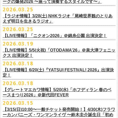
◎「レッツけんこう
タオル
」
ークの爆発2026 〜座って演奏するスタイルです〜」
一般チケット発売日：8月8日(土)
ミ蒸着袋入り(*どれになるかお楽しみスタイル）
☆HP先行：
会場：奄美大島＠ LIVE BOX MA・YASCO
価格：￥1,800 (税込)
2026.03.25
素材 ： 白アクリル , シリコンリング , ステンレス製カニカン
受付期間：4/16(木)12:00〜4/26(日)23:59
出演：フラワーカンパニーズ
カラー：ホワイト
サイズ ： （本体）40×28mm 厚み3mm
受付URL：
https://eplus.jp/jpk-tour26/
【ラジオ情報】3/28(土) NHKラジオ「尾崎世界観のとりあ
サンボマスター夏の東北７か所を廻るツアー「ロックンロール デスティ
オープニングアクトあり：ずぶ濡れブラザーズ
◎「レッツけんこうアンブレラチャーム」（ランダム）
イエローver.
サイズ：82cm × 34cm
えず明日を生きるラジオ」
ネーション in とうほく 「from ふくしま for ふくしま」、7/25(土)石巻、
チケット料金：前売 ¥3,800（税込/全自由席/整理番号付/ドリンク代別途
価格：￥500(税込)
素材：綿100%
◎怒髪天&フラワーカンパニーズ presents 「ジャンピング乾杯TOUR
7/26(日)宮古の2公演にフラワーカンパニーズの出演が決定！
2026.03.25
要）
仕様：チャーム4種（けいくん、まーちゃん、けんちゃん、
こにし）/アル
■3月28日(土)22:05〜22:55 NHKラジオ「尾崎世界観のとりあえず明日を
2026 “オレたち足腰お達者くらぶ”」
久しぶりのサンボマスターとの対バン、どうぞお楽しみに！
一般チケット発売日：6月6日(土)予定
ミ蒸着袋入り(*どれになるかお楽しみスタイル）
【LIVE情報】「ニクオン2026」＠錦糸公園 出演決定！
生きるラジオ」
・9月5日(土) 滋賀U☆STONE 17:00/17:30 （問）清水音泉 06-6357-
問い合わせ：LIVE BOX MA・YASCO
素材 ： 黄色アクリル , シリコンリング , ステンレス製カニカン
◎「レッツけんこうステッカーセット」*6枚組
＊鈴木圭介がゲストとして出演
2026.03.19
3666 (平日12:00〜17:00) info@shimizuonsen.com
◎サンボマスター「ロックンロール デスティネーション in とうほく
サイズ ： （本体）40×28mm 厚み3mm
価格：￥1,000（税込）
https://www.nhk.jp/p/rs/KG9YLK9LWL/
【LIVE情報】5/5(火祝)「OTODAMA’26」＠泉大津フェニッ
・9月6日(日) 伊勢RHYTHM 16:00/16:30 （問）JAILHOUSE 052-936-
「from ふくしま for ふくしま」
◎「グレートマエカワ第57回誕生日会 in 奄美大島」
素材 ： 塩ビ
クス 出演決定！
6041
www.jailhouse.jp
＊石巻公演
日時：2026年9月27日(日) 開場17:00 開演18:00
各サイズ
・9月12日(土) 弘前KEEP THE BEAT 17:00/17:30 （問）ノースロード
2026.03.18
日時：2026年7月25日(土) 開場 17:30 / 開演 18:00
会場：奄美大島＠ ROAD HOUSE ASiVi
けいくん：51×74mm
ミュージック秋田 018-833-7100
会場：宮城・石巻BLUE RESISTANCE
6/21(日)「G-FREAK FACTORY presents “MAD SOUL CONNECTION
出演：フラワーカンパニーズ
【LIVE情報】6/20(土)『YATSUI FESTIVAL! 2026』出演決
まーちゃん：44×70mm
・9月13日(日) 秋田Club SWINDLE 15:30/16:00 （問）ノースロードミュ
出演：サンボマスター、フラワーカンパニーズ
定！
vo.24″」＠前橋DYVER にて、G-FREAK FACTORYとの対バンが決定！
オープニングアクトあり：楠田莉子BAND
けんちゃん：41×64mm
ージック秋田 018-833-7100
チケット料金：
「ARABAKI ROCK FEST.26」4/26(日)MICHINOKU PEACE SESSION
一般発売日に先がけ、4/4(土) 10:00よりオフィシャル先行受付もスター
チケット料金：前売 ¥4,500（税込/整理番号付/ドリンク代別途要）
2026.03.18
こにし：49×66mm
出演：怒髪天、フラワーカンパニーズ
前売 ¥5,500(税込/ドリンク代別）
GTR祭’26ステージに、GUEST GUITARとして竹安堅一の出演が決定しま
ト。どうぞお見逃しなく！
一般チケット発売日：6月6日(土)予定
バンドロゴ：74×45mm
【グレートマエカワ情報】5/20(水)「ホフディラン 春のベ
チケット料金：オールスタンディング ￥6,900（税込/ドリンク代別途
U-22割 ￥4,500(税込/ドリンク代別/身分証持参必須（コピー不可/公演当
した！
問い合わせ：ROAD HOUSE ASiVi
チキパン(CHICKEN PUNKS)：45×90mm
ースまつり2026」＠新代田FEVER
要）※未就学児童入場不可(小学生以上のご入場される方全てにチケット
日提示できない場合は一般価格チケットとの差額分をお支払いいただき
◎「G-FREAK FACTORY presents “MAD SOUL CONNECTION vo.24″」
2026.03.15
必要)
ます)
◎「ARABAKI ROCK FEST.26」
日時：2026年6月21日(日) 開場16:30 / 開演 17:00
一般チケット発売日：6月6日(土)
※１人１枚※未就学児入場不可/小学生以上チケット必要
【3/15(日)10:00〜一般チケット発売開始！】4/30(木)フラワ
日時：4月25日(土) 開場9:30 開演10:30
会場：前橋DYVER
ーカンパニーズ・ワンマンライヴ 〜鈴木圭介誕生日「初め
一般チケット発売日：2026年6月6日(土)
4月26日(日) 開場9:30 開演10:30 ※竹安堅一の出演は4/26(日)
出演：G-FREAK FACTORY、フラワーカンパニーズ