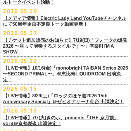
ルトークイベント始動！
素材 ： 綿100％
ローソン、
ミニストップ店舗にて直接払い戻しをさせていただきます。
＜オフィシャル抽選先行＞ 7/13(月)12:00～7/20(月・祝)23:59まで
発売日：7月4日(土)10:00〜
・富山県民小劇場ORBIS
◎「フォークの爆発2026 〜座って演奏するスタイルです〜」
サイズ：S / M / L / XL
ローソンで発券された⽅はローソンへ、
2026.05.29
ミニストップで発券された⽅は
https://
l-tike.com/st1/okuno1202-
1/
プレイガイド：イープラス
https://eplus.jp/sf/detail/
0039320001-
・バール・デ・美富味
7/5(日)兵庫・神戸クラブ月世界 開場15:30/開演16:00
＜製品サイズ＞
ミニストップへお⼿持ちの未使⽤
チケットをお持ちの上、ご来店くださ
他詳細はイベント公式サイトへ →
https://
breast.co.jp/okuno60th/
P0030682P021001?P1=
1221
【メディア情報】Electric Lady Land YouTubeチャンネル
・マリエ6F芝生広場
追加チケット＞2F立ち見席 ￥5,500（税込/ドリンク代別）
S ： 身丈66cm / 身幅55cm / 肩幅52cm / 袖丈21cm
い。実際の払戻⼿
順につきましては、下記URLをご確認ください。
ネクストロード 03-5114-7444（平日14～18時）
https://nextroad-
にて50周年企画不定期トーク動画更新！
・富山駅構内自由通路
＊ステージ上からの眺めになります
M ： 身丈70cm / 身幅58cm / 肩幅55cm / 袖丈23cm
https://l-tike.com/oc/lt/
haraimodoshi/
p.com/
contact/
チケット発売：7月6日 12時～
2026.05.27
＊自由席の方ご入場後、開演10分前のご案内を予定しています
L ： 身丈74cm / 身幅61cm / 肩幅58cm / 袖丈25cm
(注1)チケットの半券がもぎられているものについては、ご返⾦
対応を致
2027年にオープン50周年を迎える名古屋のライブハウスElectric Lady
プレイガイド：e-plus(イープラス)
発売日：7月2日(木)17:00〜
【チケット追加販売のお知らせ】7/19(日)「フォークの爆発
XL ： 身丈78cm / 身幅64cm / 肩幅61cm / 袖丈27cm
しかねます。
Land（通称E.L.L）でぴあ中部×フラワーカンパニーズの合同企画のトー
https://eplus.jp/sf/detail/
4562600001-P0030001
プレイガイド：イープラス
https://eplus.jp/sf/detail/0039320001-
2026 〜座って演奏するスタイルです〜」有楽町I’M A
※上記サイズはあくまでも目安の寸法です
(注2)チケット代以外の外⼿数料(配送⼿数料は除く)の返⾦
については、
クイベントシリーズ、vol.1の開催が8月31日(月)に決定！
フェスHP:
backonlivefes.com
SHOW
P0030685P021001?P1=1221
「フォークの爆発2026 ミニマル巡業 〜うたとギターとコーラスと〜」
「各種⼿数料券」が必要となります。
払い戻しの際に忘れずお持ちくだ
問：清水音泉 06-6357-3666（平日 15:00~18:00）
福島にて開催決定！
2026.05.22
さい。もし各種⼿
数料券を紛失された場合、外⼿数料のご返⾦
は致しか
日本のロック史を彩るさまざまバンドが出演し、ライブハウスシーン黎
info@shimizuonsen.com
ねますので何卒ご了承下さい。
【LIVE情報】10/16(金)「monobright TAIBAN Series 2026
明期ならではの驚きのエピソードから、まるで都市伝説のようなとんで
◎「フォークの爆発
2026
ミニマル巡業 〜うたとギターとコーラスと〜」
〜SECOND PRIMAL〜」＠恵⽐寿LIQUIDROOM 出演決
(注3) 払い戻しには「チケット」が必要です。払い戻し手続きより先に、
も逸話まで、これまでもさまざまな伝説が語られてきたてE.L.L。
※ミニマル巡業とは『
新たな試みとして歌とアコースティックギター一
定！
チケットの発券手続きの上、
再度Loppiにて払戻しお手続きください。
来年2027年にオープン50周年を控えたE.L.Lについて、フラカン鈴木圭介
本とコーラスと小
物の楽器などで構成するライヴ』です
(注4)夜間・早朝(21時～6時頃)は防犯対策として、
レジ内の現⾦が制限さ
2026.05.15
とグレートマエカワがホスト役となり、さまざまなバンドマン、シンガ
日時：
9/21(
月祝
)
開場
15:30/
開演
16:00
れております。その為、夜間・
早朝とその直前・直後の時間帯はつり銭
ー、関係者をゲストに迎えて語り明かすトークセッションを企画。
【LIVE情報】8/29(土)「ロックのほそ道2026 15th
会場：福島
Player
’
s Cafe
2027年にオープン50周年を迎える名古屋のライブハウスElectric Lady
◎
「SMILEY’S CONNECTION スマイリー原島 BIRTHDAY FESTIVAL
が 不⾜する場合がございますので、払い戻しは夜間・
早朝を避けてお⼿
このトークシリーズでは、E.L.L.にこれまで関わってきたミュージシャ
Anniversary Special」＠ゼビオアリーナ仙台 出演決定！
チケット料金：
4,800
円（税込
/
整理番号付
/
ドリンク代別） ※高校生以下
Land（通称E.L.L）でぴあ中部×フラワーカンパニーズの合同企画のトー
6days ～ ハメチ a-GOGO CARNIVAL!!～」
続きいただきますようお願い申し上げます。
ン、関係者、そして当時はファンだった人々とともに、まもなく50年を
2026.05.13
は当日
¥2,000
キャッシュバック（
当日年齢を証明できるもの（学生証、
クイベントシリーズを開始することが決定！
＜
day
２下北沢
CLUB Que
編＞
迎えるライブハウスの、ツワモノたちの記憶を語っていきます。配信や
10月、11月と自身初となるクラブクアトロ・
ワンマンツアーも決まって
保険証など）
のご提示が必要となります）
【LIVE情報】7/7(火)きのホ。presents「THE 京月観」
9
月
3
日
(
木
)
下北沢
CLUB Que
【ローソンチケットでご購入で、電子チケットをご選択の
インタビューでは語れない、ここだけの話もたくさん披露予定。
いるフラワーカンパニーズ、
2026年を右肩上がりに盛り上げる8箇所9公
一般チケット発売日：
7
月
18
日
(
土
)
vol.4＠京都磔磔 出演決定！
日本のロック史を彩るさまざまバンドが出演し、ライブハウスシーン黎
出演：
POLYSICS
／フラワーカンパニーズ／
SCOOBIE DO
お客様】
演のツアー開催決
定！
問い合わせ：ノースロードミュージック
明期ならではの驚きのエピソードから、まるで都市伝説のようなとんで