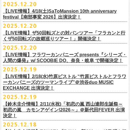
【発売場所】イープラス／Peatix
2025.12.20
(奥野真哉、グレートマエカワ)
ちしております。
5月、東京・荻窪TOP BEAT CLUB、さらに待望の初の大阪・十三GABU
す！〉の開催決定！
【イープラス URL】https://eplus.jp/sf/detail/4461090001-P0030001
今年は、通常のアコースティック・スタイル「〜
座って演奏するスタイ
ゲストDJ:OKA-T／SAKI／HYNG
と、2公演での開催となる。
【LIVE情報】4/18(土)SaToMansion 10th anniversary
【Peatix URL】https://peatix.com/event/4782289
U-NEXTにて独占ライブ配信された9月20日(土)開催の日本武道館公演『フ
ルです〜」でのライヴに加え、
新たな試みとして歌とアコースティック
18:00〜
◎「Mobstyles presents KOKOKARA」
ベストテン世代による、ベストテン世代のための、そしてベストテン世
festival【南部事変 2026】出演決定！
【発売日】1/13 18:00
ラカンの日本武道館 Part2 〜超・今が旬〜』の模様が、12/30(火)正午よ
ギター一本とコーラスと小
物の楽器などで構成するライヴ「ミニマル巡
¥3,000(ドリンク別)
日時：2026年3月20日(金祝) 開場16:00 / 開演 17:00
代じゃなくてもきっと楽しんでいただける、懐かしくも新鮮でとびきり
2025.12.20
【問】TOP BEAT CLUB 03-6913-5433
り再びU-NEXTにてアーカイブ配信スタート！
業 〜うたとギターとコーラスと〜」の２形態で開催いたします。
予約メールアドレス
会場：釜石市民ホール TETTO ホールA（〒026-0024 岩手県釜石市大町
贅沢なステージショウ！
【LIVE情報】ザ50回転ズとの対バンツアー「フラカンと行
okumasa.hrsm@gmail.com
1-1-9）
今年はどんな選曲＆ランキングになるのか！？
くザ50回転ズの故郷巡りツアー！」開催決定！
全国のライブハウスを主戦場とし”メンバーチェンジなし、
活動休止な
初の試み、そして初の会場を多く含む今ツアー、
どうぞお楽しみに！
出演：10-FEET / フラワーカンパニーズ / OA 田原 104 洋/SBE
どうぞお楽しみに！
◎「オクノマサヒコの DJ Dinners2026〜グレッグ・バレンタイン〜」
し”で全国各地でライブ・
ツアーを続けているフラカンが、結成36年
2025.12.20
友部正人さんと今度は九州へ！熊本で２マンライブ開催決定！
チケット料金：前売￥6,600（税込）
【日 程】2026年2月12日(木)
で”超・今が旬”
と自負し10年振りに挑んだ2度目の日本武道館ライブ。
＊オフィシャル先行実施！
＊【ザ・ベストテン】初代司会者、久米宏さんのご逝去の報に接し、心
【LIVE情報】フラワーカンパニーズ presents『シリーズ・
【時 間】OPEN 18:00 CLOSE 23:00 (L/O 22:00)
映像監督・番場秀一氏が当日の模様と前後に行ったインタビューを交
◎フラワーカンパニーズ presents 「シリーズ・人間の爆発 〜
友部
さん
と
◎「フォークの爆発2026 ミニマル巡業 〜うたとギターとコーラスと〜」
受付期間：1/24(土) 18:00〜2/1(日) 23:59
人間の爆発』w/ SCOOBIE DO、奈良・岐阜 で開催決定！
から哀悼の意を捧げます
※お店のキャパシティに限りがあるため、混雑状況によっては時間制の
え、今のフラカンをリアルに映し出した148分。
鹿児島ー熊本のハイエース旅〜」
＊ミニマル巡業とは『
新たな試みとして歌とアコースティックギター一
https://l-tike.com/kokokara/
昨年9月20日(土)に開催されたフラワーカンパニーズ 日本武道館公演『フ
2025.12.19
入れ替えとさせていただきます。
日時：2026年4月5日(日) 開場14:30 開演15:00
本とコーラスと小
物の楽器などで構成するライヴ』です
問い合わせ：G/i/P 問い合わせフォーム
http://www.gip-web.co.jp/t/info
◎フラカン＆ヨコロコ合同企画「俺たちのザ・ベストテン2026」大阪編
ラカンの日本武道館 Part2 〜超・今が旬〜』の模様を収録したLIVE Blu-
【LIVE情報】2/18(水)竹原ピストル “竹原ピストルとフラワ
何卒、ご了承ください。
この配信を記念し公開されている、2020年開催の横浜アリーナでの無観
会場：熊本Django
6/8(月)京都・紫明会館 18:30/19:00 問：SOLE CAFE
イベントオフィシャルサイト：
【昭和の歌番組を代表する『ザ・ベストテン』のトリビュートLIVE。
ray+CDの発売が決定！
ーカンパニーズのツーマンライブ”＠渋谷duo MUSIC
【会 場】押競満寿 〒151-0062 東京都渋谷区元代々木町25-5 1F
客配信ライブ、
2022年開催の日比谷野音ライブ、
そして年末恒例となっ
出演：フラワーカンパニーズ、
友部
正人
6/10(水)広島・東広島 西条公会堂 18:30/19:00 問：キャンディープロモ
https://www.mobstyles.tokyo/view/page/mob25th
数々の昭和歌謡のカヴァーだけの一夜】
EXCHANGE 出演決定！
【料金】2000円（1ドリンク付き）
ている京都のライブハウス磔磔でのセットリ
ストほぼ被りなし2DAYSの
チケット料金：5200円（税込/ドリンク代別/整理番号付）
ーション広島
日時：5/14(木) 開場18:30／開演19:00
全国のライブハウスを主戦場とし”メンバーチェンジなし、活動休止な
2025.12.19
2023年の映像と合わせて、どうぞお楽しみください。
一般チケット発売日：2026年2月11日(水祝)10:00
6/11(木)香川・高松燦庫(sanko) 18:30/19:00 問：燦庫-
会場：大阪・十三GABU
し”で全国各地でライブ・ツアーを続けているフラカンが、結成36年
プレイガイド：イープラス
【鈴木圭介情報】2/11(水祝)「初恋の嵐 西山達郎生誕祭～
SANKO-/TOONICE
出演：
で”超・今が旬”と自負し10年振りに挑んだ2度目の日本武道館ライブ。
初恋の嵐 カモンアゲイン!2026～」＠新代田FEVER 出演
問い合わせ：熊本Django
6/13(土)三重・鳥羽水族館 18:15/18:45 問：ネクストロード
真城めぐみ(Vo)
映像監督・番場秀一氏が当日の模様と前後に行ったインタビューを交
決定！
＊U-NEXT独占ライブ配信詳細
チケット料金：4,800円（税込/整理番号付/ドリンク代別）
うつみようこ(Vo)
え、今のフラカンをリアルに映し出した148分の映像、またライブ音源と
◎フラワーカンパニーズ「フラカンの日本武道館 Part2 〜超・今が
＊一般チケット発売日が当初のご案内より変更となりました
2025.12.18
※6/13＠鳥羽はドリンク代なし
鈴木圭介(Vo)
しても楽しめるのに加え、新保勇樹、CHIYORI、2人の気鋭カメラマンが
旬〜」