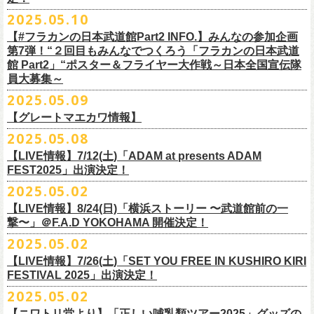
インスタグラムアカウント：
ルです〜」の一般チケットが今週末より発売開始！
※本受付は、スマートフォンからのみお申し込みいただけます。
ド・アイボリーズとフラワーカンパニーズとの異色対バンが決定！
■価格：20,000円(税込) ※送料別（一律：1100円）
https://www.youtube.com/watch?v=6XTayyWwFP0&t=6s
（tax in/1F・2Fスタンディングは整理番号付/ドリンク代別）
presents「DRAGON DELUXE 2025」の開催が決定！
12:00〜17:00)/info@shimizuonsen.com
◎「OYZ NO YAON ＃007 〜オヤジを愛したスパイ〜」
12. スタンドアローン
2025.05.10
◎「フラカンの音楽目録」
7/5(土)喜多方、7/6(日)東京、8/3(日)福山公演は5/25(日)10:00より発売、
フィーチャーフォン、BlackBerry、WindowsPhone、タブレット端末
アイボリーズはマヂカルラブリー・村上（ギター）、囲碁将棋・根建太
■仕様
お問い合わせ：ノースロードミュージック TEL 022-256-1000（営業時
9月6日(土)山梨・甲府桜座 16:30/17:00 （問）FOB新潟 025-229-5000
日時：2025年10月19日(日) 15:30開場∕16:00開演
13. 飛び跳ねマーチ
https://www.instagram.com/
flowercompanyz_mokuroku
7/31(木)松阪公演のみ、諸事情により5/26(月)10:00からの発売に変更とな
（iPad、Android）からのお申し込みはできません。
一（ベース）、GAG・SJ（キーボード）、すゑひろがりず・南條庄助
生地：デニム
■vol.3
間 平日11:00〜16:00）
「DRAGON DELUXE」は、“名古屋のロックシーン活性化”、“
デビューか
【#フラカンの日本武道館Part2 INFO.】みんなの参加企画
http://fobkikaku.co.jp
会場：大阪城音楽堂
14. 40
ります。
※ご利用には、ローソンWEB会員(無料)への登録が必要になります。
（ドラム）、そしてジェラードン・アタック西本（ボーカル）の5人で
厚さ：11オンス
ゲスト：根本要（スターダスト☆レビュー）
第7弾！“２回目もみんなでつくろう「フラカンの日本武道
HP：
https://www.north-road.co.jp/detail/detail.php?eid=87091
ら応援してくれている名古屋の皆さんへの恩返し”、“
名古屋への郷土愛”の
9月7日(日)長野・松本上土劇場 16:00/16:30 （問）FOB新潟 025-229-
出演：スターダスト☆レビュー / 怒髪天 / フラワーカンパニーズ / 笑い飯
15．気持ちいい顔でお願いします
館 Part2」“ポスター＆フライヤー大作戦～日本全国宣伝隊
2023年6月に結成。
■サイズ（cm）
https://www.youtube.com/watch?v=OMoBtAjSn-w
公式X：
https://x.com/hosomichiofrock
3つをテーマに掲げ、2012年より地元・
名古屋で開催しているフラワーカ
5000
http://fobkikaku.co.jp
チケット料金：
16．すべての若さなき野郎ども
員大募集～
エレキセットとは一味違ったフラカンのアコースティックライブ、どう
<受付期間>
番組の中でアイボリーズのオリジナル曲として、アタック西本が書いた
ウエスト/ヒップ/ワタリ/裾幅/股下
ンパニーズの主催イベント。
出演：怒髪天、フラワーカンパニーズ
【指定席】前売料⾦(税込)：
¥7200
17．ディスイズナゴヤ
ぞお楽しみに！
2025年7月2日(水)18:00 ～ 2025年7月6日（日）22:00 (入金終了23:00)ま
歌詞にフラカンメンバーが作曲、アレンジを担当したことがきっかけ
S ＞ 100 / 111 / 37 / 26 / 68
■vol.4：山里亮太（南海キャンディーズ）
2025.05.09
チケット料金：全自由 前売￥6,900-（ドリンク代別）＊未就学児童入場
【芝⽣⾃由席】前売料⾦(税込)：
¥6900
今年2025年9月20日(土)開催「フラカンの日本武道館 Part2 〜超・今が
18．失格（2013 Mix ver.)
で
で、今回の対バンが実現しました！
M ＞ 105 / 116 / 38 / 26.5 / 70
https://youtube.com/live/_ipE-Na37yY
14回目となる今年はいつもと趣向を変え、9/20(土)開催「
フラカンの日本
【グレートマエカワ情報】
不可(小学生以上のご入場される方全てにチケット必要)
問い合わせ：清⽔⾳泉 06-6357-3666 (平⽇12:00〜17:00) /
旬〜」、今回も日本全国各地からたくさんの方に集まっていただけるよ
19．どっち坊主大会
◎フラワーカンパニーズ アコースティック・ワンマンツアー
※上記受付期間内でも、規定枚数に達し次第、受付は終了させていただ
L ＞ 110 / 121 / 39 / 27 / 72
武道館Part2 〜超・今が旬〜」
のアフターパーティー的イベントとして親
一般チケット発売日：7月19日(土)
info@shimizuonsen.com
うに！全国より”フラカンの日本武道館 日本全国宣伝隊員“を大募集致しま
2025.05.08
「
フォーク
の
爆発
2025～座って演奏するスタイルです～」
きます。
一般チケットは6/8(日)より発売開始！
※商品の特性上、サイズ表記から1～2cm程度の誤差が生じる場合がござ
◾️vol.5
◎押競満寿「オクノマサヒコのDJ Dinners〜2025、初夏〜」
しい仲間たちをゲストに
迎えての特別編を企画。
す！
※こちらの商品は、Sony Music Shop、ライブ会場での販売となります
【LIVE情報】7/12(土)「ADAM at presents ADAM
完売必至の初ツーマン、どうぞお楽しみに！
います。
ゲスト：大槻ケンヂ（筋肉少女帯/特撮/オケミス）
5/20(火) OPEN 18:00 CLOSE 23:00 (L/O 22:30)
昨年9月に荻窪TOP BEAT CLUBで行われ好評を博した、フラカン＆ヨコ
☆Sony Music Shop
FEST2025」出演決定！
・7月5日(土)
■予約有効期間
※写真参照 :鈴木圭介、グレートマエカワ S着用/ 竹安堅一 M着用/ミスタ
https://www.youtube.com/watch?v=1EMet2dx9d4
【DJ】奥野真哉、グレートマエカワ
ロコ合同企画「
俺たちのザ・ベストテン〜グレートマエカワ AGE55 前夜
10年前に続き、今回も宣伝隊員のお仕事としてお願いしたいのは学校や
https://www.sonymusicshop.jp/m/item/itemShw.php?
会場：福島・喜多方 大和川酒造北方風土館
予約日含めず１日間
2025.05.02
◎それゆけ！大宮セブンpresents「はぐれ者たちの宴」フラワーカンパニ
ー小西 L着用
※お店のキャパシティに限りがあるため、混雑状況によっては時間制の
祭〜」の第2弾、1978年〜
1989年まで放送されていた伝説の歌番組【ザ・
お店、そのほか人目につく場所への[ポスター貼り]と[フライヤー置き]の
site=S&ima=2253&utm_source=upcocoming&utm_medium=owned&utm_
時間：Open 15:30 / Start 16:00
※2025年7月6日(日)注文分に限り、2025年7月6日(日) 23:00入金締め切
ーズ×アイボリーズ ツーマンライブ
入れ替えとさせていただきます。何卒、ご了承ください。
ベストテン】
のトリビュートライヴとして、
全曲当時のヒット曲でのカ
【LIVE情報】8/24(日)「横浜ストーリー 〜武道館前の一
ポスター＆フライヤー大作戦！
campaign=DQCL000003946&cd=DQCL000003946&srsltid=AfmBOopGUP
◎「チキパン(CHICKEN PUNKS)ジャージ」
チケット料金：前売 ¥5,500（税込／全自由・整理番号付／ドリンク代別
りとなります。
日時：2025年7月23日(水) 開場：18:15 開演：19:00
【料金】2000円 （1ドリンク付き）
ヴァーライヴをお届けします！
撃〜」＠F.A.D YOKOHAMA 開催決定！
作戦を決行いただきましたら、展開していただいている様子を写真に撮
f67JLrBdn1yt7FcWbN_7xUiKMo2OoT8SAQ2R-InUmvVzJt
途要）
価格：￥6,800(税込）
会場：下北沢シャングリラ
【会場】押競満寿 〒151-0062 東京都渋谷区元代々木町25-5
2025.05.02
ってお送りください。フラカン公式SNSにてアップさせていただきま
一般チケット発売日：5月25日(日)
■電子チケット表示期間
ボディ：ネイビー/ホワイト、ライトグレー/ネイビー
出演：フラワーカンパニーズ
ベストテン世代による、ベストテン世代のための、
そしてベストテン世
す。
【LIVE情報】7/26(土)「SET YOU FREE IN KUSHIRO KIRI
プレイガイド：
2025年7月10日(木)～ イベント当日まで
素材 ： ポリエステル 100％ スムース ※ファスナーはダブルスライダー
アイボリーズ
＝＝＝＝＝＝＝＝＝＝＝＝
代じゃなくてもきっと楽しんでいただける、
懐かしくも新鮮でとびきり
FESTIVAL 2025」出演決定！
イープラス
※イベント当日に「入場画面」から進むことができます
サイズ：S / M / L / XL
Vo. アタック西本（ジェラードン）
◎オーバーオールズ
贅沢なステージショウ！
宣伝隊員のみなさま、そしてご協力いただいたお店、学校を「フラカン
2025.05.02
チケットぴあ
＜製品サイズ＞
Gt. 村上（マヂカルラブリー）
6/25(水)吉祥寺MANDA-LA2
乞うご期待！
の日本武道館Part2 サポーター」に認定、フラカンの日本武道館Part2 ス
ローチケ
＜チケット受付に関してのご注意＞
S ： 身丈60cm / 身幅52cm / 裄丈80cm
Ba. 根建太一（囲碁将棋）
出演・オーバーオールズ
【ニワトリ堂より】「正しい哺乳類ツアー2025」グッズの