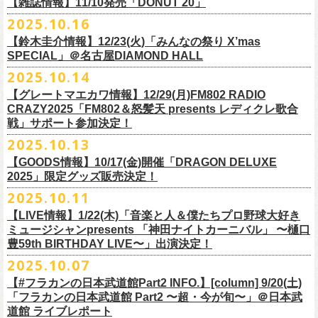
FILL BREWING
ーー過去ライブ映像配信スケジュール予定ーー
【雑誌情報】11/10発売「DONUT 20」
※購入枚数制限あり／お一人様2枚まで
受付
URL
：
https://l-tike.com/su-
xing-cyu/
予約開始：2025年11月16日(日)12:00〜
＊9/20(土)「フラカンの日本武道館 Part2 〜超・今が旬〜」ライブレポー
し2DAYSの2023年の映像も配信されること
が決定！
◎「フラカンの横浜アリーナ -リモートライヴ編- 〜生き続けてる事は最
▼視聴はこちら
みぞのくち醸造所
＊11/27(木)配信開始予定
※チケットの整理番号順での入場となります。
予約方法：Livepocketで受付
https://t.livepocket.jp/e/2q1m4
ト掲載
2025.10.16
武道館ライブ配信に先駆け、順次公開される予定です。
■11月10日(月)発売 「DONUT 20」
大のメッセージ！〜」
https://video.unext.jp/browse/feature/FET0012549
YOUNG MASTER（ドリンクアッパーズ）
◎「ゾロ目だョ全員集合!〜フラカン33年、野音99年〜」2022.9.23 日比
販売URL
https://skream.jp/livereport/2025/10/flower_companyz.php
【鈴木圭介情報】12/23(火)「みんなの祭り X’mas
＊グレートマエカワインタビュー掲載
https://video.unext.jp/browse/feature/FET0012549
横浜ビール
谷野外大音楽堂
https://eplus.jp/sf/detail/4428590001-P0030001
SPECIAL」＠名古屋DIAMOND HALL
どうぞお楽しみに！
【グレートマエカワ（フラワーカンパニーズ）「ロックンロールが降っ
ほか過去ライブ映像２作品も配信中！
横浜ベイブルーイング
2025.10.14
てきた日」】
＊12/4(木)配信開始予定
Riip Beer他（Ever Green Imports）
＊12/4(木)配信開始予定
注意事項
＊U-NEXT独占ライブ配信詳細
人生を変えた1枚のレコードについて訊く「ロックンロールが降ってきた
◎ フラワーカンパニーズ「神さまツアー」～年末恒例磔磔2デイズ～ 1
＊11/20(木)より配信中
【グレートマエカワ情報】12/29(月)FM802 RADIO
Y.MARKET BREWING
◎ フラワーカンパニーズ「神さまツアー」～年末恒例磔磔2デイズ～ 1
※営利目的のチケットの転売は固くお断り致します。転売チケットは入
◎フラワーカンパニーズ「フラカンの日本武道館 Part2 〜超・今が
日」に、先ごろ、二度目の日本武道館公演を成功させたフラワーカンパ
日目 2023.12.13 京都磔磔
◎「フラカンの横浜アリーナ -リモートライヴ編- 〜生き続けてる事は最
CRAZY2025「FM802＆怒髪天 presents レディクレ歌合
US BREWERY（近日発表！）
日目 2023.12.13 京都磔磔
場をお断りする場合もあ
旬〜」
ニーズのグレートマエカワが登場。自身の音楽人生とフラワーカンパニ
◎ フラワーカンパニーズ「神さまツアー」～年末恒例磔磔2デイズ～ 2
戦」サポート参加決定！
大のメッセージ！〜」
US BREWERY（近日発表！）
◎ フラワーカンパニーズ「神さまツアー」～年末恒例磔磔2デイズ～ 2
りますのでご注意ください。
年末恒例となっている大晦日ライブ「ヤングナイター」改め、「ヤング
配信日：2025年12月5日(金)19:00〜 ※見逃し配信あり
ーズの現在地を語る。
日目 2023.12.14 京都磔磔
＊11/27(木)より配信中
2025.10.13
US BREWERY（近日発表！）
日目 2023.12.14 京都磔磔
※撮影・録音・録画などは禁止とさせていただきます。また開場時のご
デーゲーム’25」の開催が決定！
視聴料：U-NEXT月額会員視聴無料配信URL：
https:
https://donutroll.tokyo/wd/20251110_donut20/
◎『フラワーカンパニーズ「ゾロ目だョ全員集合!〜フラカン33年、野音
自分の席以外の席取りは
【GOODS情報】10/17(金)開催「DRAGON DELUXE
//t.unext.jp/r/flowercompanyz
99年〜」2022.9.23 日比谷野外大音楽堂』
出演アーティスト：
ご遠慮ください。
2025」限定グッズ販売決定！
12月31日(水)＠新代田LIVE HOUSE FEVERにて、今年は14:00からライ
アホマイルド坂本（MC）
※飲食を伴うイベントのため、公演当日、体調不良や発熱症状のある方
ブスタート！
2025.10.11
＊U-NEXT過去ライブ作品配信詳細
10月17日(金)＠名古屋DIAMOND HALLにて開催するフラワーカンパニー
は、来場をご遠慮いただ
年越しのライブ配信はございません。
※配信開始日は変更になる場合があります
【LIVE情報】1/22(木)「音楽と人＆僕たちプロ野球大好き
＊＊＊＊＊＊
ズ presents 「DRAGON DELUXE 2025〜特別編〜」【俺たちのザ・ベス
2月6日（金）
きますようお願いいたします。
チケットの発売日は11月15日(土)。
10月25日(土)よりスタートしたフラワーカンパニーズ ワンマンツアー
ミュージシャンpresents 「神田ナイトカーニバル」 〜樋口
ーーー12/5(金)19:00〜U-NEXTにて独占ライブ配信開始！ーーー
トテンPart2】
◆音楽◆
※ミュージシャンによるトークイベントですが、音楽の話は一切いたし
「フラカンのチョイナチョイナ’25/’26」 ポスターをニワトリ堂にて限定
豊59th BIRTHDAY LIVE〜」出演決定！
①11/20(木)配信開始予定
◎フラワーカンパニーズ「フラカンの日本武道館 Part2 〜超・今が
の限定グッズとして、アクリルキーホルダーの販売が決定！
bird
ませんのでご了承くださ
今年も充実のライブ・
ツアー活動を行なってきたフラカンの2025年のラ
販売致します。
◎「フラカンの横浜アリーナ -リモートライヴ編- 〜生き続けてる事は最
2025.10.07
旬〜」
当日会場にて販売いたします。
THE LOCAL PINTS
い。
『音楽と人』で好評連載中のBUCK∞TICKのベーシスト・樋口豊のコラム
イブ納めとな
る今公演、どうぞお楽しみください！
10月30日(木)9:00〜販売開始となります。
大のメッセージ！〜」 2020.8.27 横浜アリーナ *無観客配信ライブ
配信日：2025年12月5日(金)19:00〜 ※見逃し配信あり
【#フラカンの日本武道館Part2 INFO.】[column] 9/20(土)
「タイガース、今年も優勝だ!!」から派生したトークイベント〈僕たち、
＊数に限りがございます。
視聴料：U-NEXT月額会員視聴無料
「フラカンの日本武道館 Part2 〜超・今が旬〜」＠日本武
◆お笑いステージ◆
公演に関するお問い合わせ LOFT9 Shibuya
プロ野球大好きミュージシャンです！〉presentsによるライヴの開催が決
◎フラワーカンパニーズ大晦日ライブ「ヤングデーゲーム’25」
②11/27(木)配信開始予定
配信URL：
https:
//t.unext.jp/r/flowercompanyz
道館 ライブレポート
レギュラー
https://www.loft-prj.co.jp/schedule/loft9/contact
定！
日時：12月31日（水）OPEN 13:30/ START 14:00