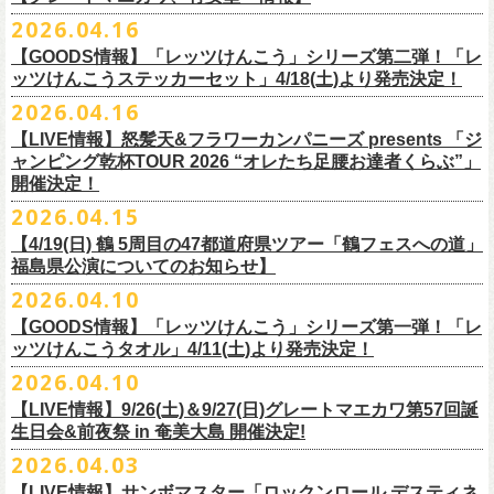
ー」の歌詞をデザインした「モンキーTシャツ」！
い。
証明できるもの（学生証、保険証など）
のご提示が必要となります）
チケット料金：全席指定¥3,500（税込） *未就学児童入場不可
hot.ne.jp/
☆オフィシャル先行☆
一般発売に先がけ、5/22(金)よりオフィシャル先行受付がスタート！
2026.04.16
≪受信可能ドメイン≫
l-tike.com
/
ent.
lawson.co.jp
一般チケット発売日：8月29日(土)
うつみようこ＆Yokoloco Band LIVE情報
チケット発売日：5月30日(土)10:00
5月15日(金)18:00 〜 5月24日(日)23:59
どうぞお見逃しなく！
4/30(木)恵比寿リキッドルーム公演より販売開始いたします！
＜お問合せ＞ローソンチケットインフォメーション
https:
//l-
【GOODS情報】「レッツけんこう」シリーズ第二弾！「レ
[オクノシンヤ(key)クハラカズユキ(ds)グレートマエカワ(b)竹安堅一(g)う
プレイガイド：チケットぴあ
https://t.pia.jp/
https://w.pia.jp/s/hosomichi26ofs/
tike.com/contact/
ッツけんこうステッカーセット」4/18(土)より発売決定！
つみようこ (vo.g)]
お問い合わせ：ell.SIZE 052-211-3997
＊本公演のチケットはチケット不正転売禁止法の対象となる「特定興行
◎「monobright TAIBAN Series 2026 〜SECOND PRIMAL〜」
2026.04.16
Electric Lady Landホームページ ＞
https://www.ell.co.jp/
入場券」となります
「レッツけんこう」シリーズ第二弾！ステッカーセットの発売が決定！
日時：2026年10月16日(金) 開場18:00/開演19:00
・6月5日(金) ＠名古屋TOKUZO
※本イベントはトークイベントです。当日はライブパフォーマンスはご
【LIVE情報】怒髪天&フラワーカンパニーズ presents 「ジ
4/18(土)SaToMansion 10th anniversary festival【南部事変 2026】公演よ
会場：恵⽐寿LIQUIDROOM
*ワンマン
ざいません。
ャンピング乾杯TOUR 2026 “オレたち足腰お達者くらぶ”」
◎「ロックのほそ道2026 〜15th Anniversary Special〜」
り販売開始いたします！
出演：モノブライト / フラワーカンパニーズ
18:30open 19:30start
開催決定！
「フォークの爆発2026 ミニマル巡業 〜うたとギターとコーラスと〜」
日時：2026年8月29日(土) 16:00 / 17:00
チケット料金：前売5,500円(税込/ドリンク代別/整理番号付)
京都のアイドルグループ・きのホ。の主催企画「THE 京月観」7/7(火)＠
予約￥5,000 当日￥5,500
編、長野での開催が決定！
2026.04.15
会場：ゼビオアリーナ仙台
一般チケット発売日：7月11日(土)
京都磔磔にフラワーカンパニーズの出演が決定！
https://www.tokuzo.com/2026Jun/20260605
出演：阿部真央 / クリープハイプ / Spitz / フラワーカンパニーズ（五十
2020年開催した「フラカンの横浜アリーナ」から続く＜フラカンの横浜
問い合わせ：ディスクガレージ https://info.diskgarage.com
【4/19(日) 鶴 5周⽬の47都道府県ツアー「鶴フェスへの道」
◎「フォークの爆発2026 ミニマル巡業 〜うたとギターとコーラスと〜」
音順）
ストーリー＞シリーズ、
福島県公演についてのお知らせ】
本日5月13日20:00から、チケットの先行抽選予約の受付もスタート！
◎「着ぐるみラッコのマグカップ」
・6月5日(土) ＠名古屋TOKUZO
※ミニマル巡業とは『
新たな試みとして歌とアコースティックギター一
料金：アリーナスタンディング￥10,000(税込・ブロック指定・入場整理
今年も8月23日(日)F.A.D YOKOHAMAにて開催決定！
＊オフィシャル先行受付＊
どうぞお見逃しなく！！
価格：￥2,000(税込）
2026.04.10
*ゲストあり：EDDIE（the 原爆オナニーズ）森田裕(バレーボールズ)
本とコーラスと小
今週末に出演を予定しておりました
物の楽器などで構成するライヴ』です
番号付)、スタンド指定席：￥10,000(税込)、車椅子席：￥11,000(税込)
期間：2026年5⽉22⽇(⾦) 18:00〜2026年5⽉31⽇(⽇) 23:59
カラー：グリーン , ホワイト
【GOODS情報】「レッツけんこう」シリーズ第一弾！「レ
17:00open 18:00start
日時：7/14(火) 開場18 : 30/開演19 : 00
お問い合わせ：ノースロードミュージック TEL 022-256-1000（営業時
◎「横浜ストーリー2026」
受付URL：
https://l-tike.com/monobright/
◎きのホ。presents「THE 京月観」vol.4
素材 ： ポリプロピレン
ッツけんこうタオル」4/11(土)より発売決定！
予約￥5,000 当日￥5,500
会場：
■2026年4月19日（日） 鶴 5周⽬の47都道府県ツアー「鶴フェスへの道」
長野
BAR THREE
間 平日11:00〜16:00）
日時：8月23日(日)Open 15:30 / Start 16:00
日時：2026年7月7日(火) 18:00 OPEN/18:30 START
サイズ：直径 約82mm × 高さ 約92mm
https://www.tokuzo.com/2026Jun/20260606
2026.04.10
チケット料金：4,800円（税込/整理番号付/ドリンク代別） ※高校生以下
福島県公演
HP:
https://rocknohosomichi.com
会場：神奈川・F.A.D
YOKOHAMA
会場：京都磔磔
容量／約340ml
お待たせしました、「レッツけんこう」シリーズの発売が決定！
は当日¥2,000キャッシュバック（
会場：福島県・OUTLINE 出演：鶴 / フラワーカンパニーズ
当日年齢を証明できるもの（学生証、
Instagram:
https://www.instagram.com/hosomichiofrock/
チケット料金：前売￥5,200（税込/整理番号付/
ドリンク代別）
【LIVE情報】9/26(土)＆9/27(日)グレートマエカワ第57回誕
出演：フラワーカンパニーズ / きのホ。
本体重量／約92g
第一弾として、「レッツけんこうタオル」が完成！
・6月7日(日)「Rainbow Hill 2026」」＠大阪 服部緑地・野外音楽堂
保険証など）
のご提示が必要となります）
X:
https://x.com/hosomichiofrock
生日会&前夜祭 in 奄美大島 開催決定!
※高校生以下は当日￥2,000キャッシュバック （当日年齢を証明できるも
チケット料金：¥4,800 (ドリンク代別途)
耐熱温度：140℃
4/11(土)「フラカンと行くザ50回転ズの故郷巡りツアー！」＠出雲アポロ
*イベント出演
一般チケット発売日：5月23日(土)
につきまして、鶴のオフィシャルサイトでお知らせがありましたとお
の(学生証、保険証など)
のご提示が必要となります）
2026.04.03
＊チケット先行抽選受付： 5/13(水)20:00~ 5/26(M火)23:59
耐冷温度：-40℃
公演より販売開始いたします！
開場/開演11:00 – 終演18:30予定
問い合わせ：長野CLUB JUNK BOX
り、延期となりました。
一般発売日:6月27日(土)
https://w.pia.jp/t/kinopo-
thekyogetsukan/
※ やわらかい乳白色と独特の透け感のあるマグカップです。
【LIVE情報】サンボマスター「ロックンロール デスティネ