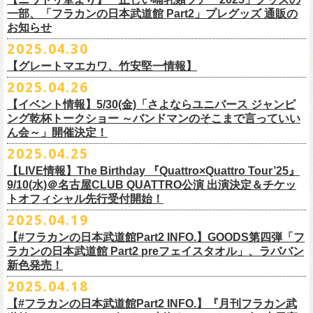
テッカー（サポーター限定カラー）を差し上げます！
楽曲の歌詞に着目し、
気鋭のイラストレーターが自らのフィルターを通
問い合わせ：ノースロードミュージック仙台
※ご購入はおひとり様1枚までとさせていただきます。
M ： 身丈64cm / 身幅57cm / 裄丈84cm
一部、「フラカンの日本武道館 Part2」プレグッズ 通販の
Key. SJ（GAG）
[三宅伸治(vo.g)/石塚英彦(vo)/グレートマエカワ(b)/石塚幸作(ds)]
◎フラワーカンパニーズ presents 「DRAGON DELUXE 2025〜特別
して、
その世界観を絵本として再構築するプロジェクト、”歌詞（うた）
お知らせ
※ご購入されたご本人様のみご参加可能になります。分配や譲渡はでき
L ： 身丈68cm / 身幅62cm / 裄丈87cm
Dr. 南條庄助（すゑひろがりず）
GSK /GUEST Vo:石塚くるみ[pèyang(vo.b)ポトフ(g)アルパカ(ds)]
================================================
編〜」【俺たちのザ・ベストテンPart2】
＊フラカンの日本武道館Part2 ステッカー（サポーター限定カラー：ゴー
の本棚”。
・7月6日(日)
ませんので、予めご了承ください。
XL ： 身丈71cm / 身幅68cm / 裄丈90cm
料金：前売5,000円 当日：5,800円（税込/ドリンク代700円別途要）
【時間(全日共通)】
2025.04.30
日時：10月17日(金) Open 18:15 / Start 19:00
ルド
）
いつもニワトリ堂をご利用いただき有難うございます。
その第４弾としてフラワーカンパニーズ「深夜高速」
の絵本化が決定！
会場：東京・江東区文化センターホール
※本受付は先着順となります。規定枚数に達し次第、受付を終了いたし
※上記サイズはあくまでも目安の寸法です
一般発売：6月8日（日）10:00
OPEN 18:30 /START19:30
文・天野史彬
会場：名古屋DIAMOND HALL
【グレートマエカワ、竹安堅一情報】
時間：Open 16:00 / Start 16:30
ます。
プレイガイド：FANYチケット https://yoshimoto.funity.jp/
【チケット】
出演：
「正しい哺乳類ツアー2025」グッズの一部、並びに「フラカンの日本武
2025.04.26
「SET YOU FREE〜VS SERIES」フラカン武道館応援企画として、札幌
今回の絵本化に際し、鈴木圭介からのリクエストで、
北野武の著書『浅
チケット料金：前売 ¥5,500（税込／全席指定）
※本受付はローソンチケットのシステムを使用しています。
問い合わせ：Fanyチケット 0570-550-100（10時～19時／年中無休）
[1日券] 予約￥5,000/当日￥5,500
2025年5月11日、フラワーカンパニーズが今年1月から全国を回ったツア
フラワーカンパニーズ
道館 Part2」プレグッズをニワトリ堂 2nd STOREにて5/3(土)12:00より取
KLUB COUNTER ACTIONにてPIGGSとの対バンが決定！
草迄』
の表紙などを手掛けたイラストレーターの丹下京子さんが作画を
【イベント情報】5/30(金)「さよならユニバース ジャンピ
一般チケット発売日：5月25日(日)
※本受付にてご購入の際、対象商品の代金とは別に、チケット1枚につき
＝＝＝＝＝＝＝＝＝＝＝＝＝＝
[4日間通し券]￥17,000
ー「正しい哺乳類ツアー2025」の追加公演となる高崎CLUB Jammer’s公
うつみようこ(vo)
り扱いスタート！
担当。
ング乾杯トークショー ～バンドマンのそこまで言っていい
プレイガイド：
ローソンチケットの規定の手数料（システム利用料：330円(税込み)/枚、
※いずれもドリンク代別途要
演が開催された。追加公演の場所がなぜ群馬県・高崎なのかと言えば、
真城めぐみ(vo)
「正しい哺乳類ツアー2025」グッズについては、2025/05/03 12:00 〜
ん会～」開催決定！
◎「SET YOU FREE〜VS SERIES」
楽曲のもつ世界観を繊細に、
豊かに表現した作品に仕上がっています！
イープラス
電子チケット利用料：110円(税込み)/枚）がかかります。
◎フラワーカンパニーズ ワンマンツアー「フラカンのチョイナチョイ
※入場整理番号あり
今年1月にリリースされたアルバム『正しい哺乳類』のレコーディングが
中森泰弘(g)
2025/05/11 23:59までの期間限定での受付となります。
日時：7月28日(月)OPEN 18:30 START19:15
2025.04.25
チケットぴあ
※代金のお支払いは、クレジットカード・PayPay・楽天ペイでのお支払
ナ’25/’26」
※中学生以上はチケットが必要になります。
高崎のスタジオTAGO STUDIO TAKASAKIで行われたからである。作品
奥野真哉(key)
またお届けについて、「正しい哺乳類ツアー2025」グッズを含む場合、5
会場：札幌KLUB COUNTER ACTION
『歌詞の本棚 深夜高速』は、7月11日(金)より全国書店などで発売。お
ローチケ
い、もしくは、コンビニエンスストアの「ローソン」「ミニストップ」
2025年
※オフィシャルFC先行チケット販売あり
のリリースツアーと言えば東京や大阪の大きな会場でファイナルをやっ
クハラカズユキ(dr)
【LIVE情報】The Birthday 『Quattro×Quattro Tour’25』
月末〜6月上旬以降となる予定です。
出演：フラワーカンパニーズ、PIGGS
楽しみに！
問い合わせ：ネクストロード
店内にございます「Loppi」でのお支払いをお選びいただけます。
10月25日(土) 熊本Django 16:30/17:00
※入場順：FC通し券→FC各日券→店通し券→店各日券→当日券
て締め括られるイメージも強いが、その作品が生まれた場所に帰ってい
チケット料金：前売 ¥5,500（税込／整理番号付／ドリンク代別途要）
9/10(水)＠名古屋CLUB QUATTRO公演 出演決定＆チケッ
チケット料金：前売り¥4,800
※各店舗のプレイガイドカウンターでの販売はいたしません。
10月26日(日) 長崎ホンダ楽器 15:30/16:00
一般チケット予約：2025年4月21日(月)から
トオフィシャル先行受付開始！
く、というこのツアーの旅の在り方に美しさを感じる。
※⾼校⽣以下は当⽇¥2,000 キャッシュバックします
◎ニワトリ堂2nd STORE
https://flowercompanyzinc.stores.jp/
チケット発売日：5月24日
商品情報：
・7月31日(木)
※チケットに関する問い合わせは必ず下記にお願いいたします。
11月3日(月・祝) 渋谷duo MUSIC EXCHANGE 15:15/16:00
MANDA-LA2予約フォームよりお申し込みください
そして、これはぼんやりとしたイメージの連鎖でしかないが、群馬と言
（当⽇年齢を証明できるもの（学⽣証、保険証など）のご提⽰
が必要と
2025.04.19
プレイガイド：tiget
https://tiget.net/events/400570
タイトル：『歌詞の本棚 深夜高速』
会場：三重・松阪M’AXA
※海外からは購入できません。日本国内のみの販売になります。
11月8日(土) 徳島club GRINDHOUSE 16:30/17:00
https://ssl.form-mailer.jp/fms/36a3b84d475895
えば詩人の萩原朔太郎である。萩原朔太郎は詩人でありながら、自らマ
なります）
【#フラカンの日本武道館Part2 INFO.】GOODS第四弾「フ
歌詞：鈴木圭介 絵：丹下京子
時間：Open 18:30 / Start 19:00
11月9日(日) 米子AZTiC laughs 15:30/16:00
MANDA-LA2
ンドリンなどの楽器を演奏し、作曲もする音楽家だった。（高崎ではな
一般チケット発売日：6月28日(土)
ラカンの日本武道館 Part2 preフェイスタオル」、ラババン
発売日：2025年7月11日(金)
チケット料金：前売 ¥5,500（税込／全自由・整理番号付／ドリンク代別
＜イベント参加に関してのご注意＞
11月15日(土) 福井CHOP 16:30/17:00
〒180-0003 東京都武蔵野市吉祥寺南町２丁目８−６ 第１８通南ビル地下
いが）前橋文学館という場所に行けば、彼が愛用したアコースティック
問い合わせ：JAILHOUSE TEL:052-936-6041
https://www.jailhouse.jp/
新色発売！
価格：定価2,200円(税込)
途要）
・会場内外の通路など共有部分での座り込み、集団での立ち話など、他
11月16日(日) 神戸VARIT. 15:30/16:00
https://www.manda-la2.com
ギターが飾られていたり、彼の作曲した曲が流れていたりする。詩と音
我こそ”フラカンの日本武道館宣伝隊員”に！という方は、こちらよりポス
2025.04.18
発売元：リットーミュージック
一般チケット発売日：5月26日(月)
のお客様のご迷惑になるような行為はご遠慮ください。イベント中止等
11月29日(土) 名古屋E.L.L 16:30/17:00
2025年9月20日(土)開催するフラワーカンパニーズ日本武道館ワンマンラ
楽の関係、言葉と音楽の関係、「うた」と呼ばれるものの秘密……そう
ター＆フライヤーを必要数お送りさせていただきますので、メールに
商品ページ：
https://www.rittor-
music.co.jp/product/detail/
3125317101/
【#フラカンの日本武道館Part2 INFO.】『月刊フラカン武
イープラス
の原因となります。
11月30日(日) 静岡サナッシュ 15:30/16:00
＝＝＝＝＝＝＝＝＝＝＝＝
イブ「フラカンの日本武道館 Part2 〜超・今が旬〜」、
いうものに思いを馳せるのに、群馬はうってつけの土地である。この日
7月12日(土)7月13日(日)静岡県浜松市浜名湖ガーデンパーク 屋外ステージ
て、件名に「フラカンの日本武道館宣伝隊員応募」と明記いただき、本