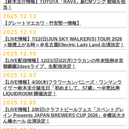
※高校生以下は当日¥2,000キャッシュバック（
当日年齢を証明できるも
ミスター小西(Vo)
当日あらゆる角度から切り取った写真を贅沢にまとめた72ページのフォ
【鈴木圭介情報】TOYOTA「RAV4」新CMソング 歌唱を担
配信日：2025年12月30日(火)正午
の（学生証、保険証など）
のご提示が必要となります）
ザ50回転ズとの対バンツアーが決定！
当！
奥野真哉(Key)
トブックも同梱したスペシャルパッケージ仕様で販売致します。
視聴料：U-NEXT月額会員視聴無料配信URL：
https:
一般チケット発売日：3月8日(日)
「フラカンと行くザ50回転ズの故郷巡りツアー！」と題し、ザ50回転ズ
中森泰弘(G)
2025.12.13
//t.unext.jp/r/flowercompanyz
TOYOTA「RAV4」の新CMソングの歌唱を鈴木圭介が担当
！
のメンバーの故郷、堺、出雲、徳島を２バンドで巡ります！
竹安堅一(G)
フラカンのweb shop「ニワトリ堂」、そして1/31(土)札幌公演よりフラカ
【グレートマエカワ・竹安堅一情報】
2025年12月17日発売とともに新作CMが公開され
ました。
◎「フォークの爆発2026 〜座って演奏するスタイルです〜」
4月4日(土) ,5日(日)に開催される「WALK INN FES! 2026 IN 桜島」にフ
グレートマエカワ(B)
ンのライブ会場にて販売がスタート！
＊以下過去ライブ作品も配信中
ナレーションも担当しております。
2025.12.12
7/4(土)岡山・倉敷新渓園敬倹堂 16:30/17:00 問：キャンディープロモ
ラワーカンパニーズの出演が決定！
一般チケット発売は1月31日。
クハラカズユキ(Dr)
完全生産限定盤のため売り切れ次第販売終了。どうぞお早めに！
『Maximum Top Beat!!』
◎「フラカンの横浜アリーナ -リモートライヴ編- 〜生き続けてる事は最
ぜひチェックしてください！
ーション岡山
どうぞお見逃しなく！
【LIVE情報】7/12(日)JUN SKY WALKER(S) TOUR 2026
フラワーカンパニーズが不定期で行なっている２マンライブ企画「シリ
チケット料金：前売¥5,500(税込/ドリンク代別途要/整理番号付)
3rd Anniversary of Top Beat Club
大のメッセージ！〜」 2020.8.27 横浜アリーナ *無観客配信ライブ
7/5(日)兵庫・神戸クラブ月世界 15:30/16:00 問：清水音泉
＜狼煙上がる時＞＠名古屋Ellectric Lady Land 出演決定！
◎「WALK INN FES! 2026 IN 桜島」
ーズ・人間の爆発」、SCOOBIE Dを迎え、2026年5月に奈良と岐阜での
チケット発売日：2/11(水・祝)
商品詳細：
うつみようこ＆Yokoloco Band “ワンマン！”
◎「ゾロ目だョ全員集合!〜フラカン33年、野音99年〜」
2022.9.23 日比
7/11(土)岐阜・郡上八幡Club Layla 16:30/17:00 問：クラブレイラ
日付：4月4日(土) ,5日(日) ※日割り発表は後日となります
◎「フラカンと行くザ50回転ズの故郷巡りツアー！」
開催が決定！
問い合わせ：十三GABU
LIVE Blu-ray+CD『フラカンの日本武道館 Part2 ～超・今が旬～』
2025.12.10
【公演日】2026/2/5 (木)
3月26日(木)＠KT ZEPP YOKOHAMAで開催される「PON pre WALK
谷野外大音楽堂
7/19(日)東京・有楽町I’M A SHOW 15:15/16:00 問：ネクストロード
会場：南栄リース桜島広場(桜島多目的広場野外ステージ)
日時：2026年4月9日(木) 18:30 OPEN / 19:00 START
内容：Blu-ray+2CD+LIVE PHOTO BOOK(72p） *三方背BOX仕様
【会場】荻窪 TOP BEAT CLUB
THIS WAY〜12年目でも終わらない青春の歌〜」にフラワーカンパニーズ
【LIVE配信情報】12/21(日)22(月)フラカンの年末恒例＠京
◎ フラワーカンパニーズ「神さまツアー」～年末恒例磔磔2デイズ～ 1
8/1(土)福岡・門司BRICK HALL 16:30/17:00 問：ブリックホール
出演：
会場：大阪・堺ファンダンゴ
2025年もお互いに充実のライブを展開してきた両者によるガチンコ対バ
◎フラカン＆ヨコロコ合同企画「俺たちのザ・ベストテン2026」東京編
価格：¥11,000(税込)
【開場/開演】19:00 / 19:30
の出演が決定しました！
都磔磔2daysライブ、生配信決定！
日目 2023.12.13 京都磔磔
8/2(日)福岡・門司BRICK HALL 15:30/16:00 問：ブリックホール
ーゲストアーティスト
出演：フラワーカンパニーズ、ザ50回転ズ
ン、熱すぎるステージになること必至！
【昭和の歌番組を代表する『ザ・ベストテン』のトリビュートLIVE。
発売日：2026年1月30日
【出演】うつみようこ＆Yokoloco Band
本日よりチケット最速先行受付も開始！
2025.12.07
2026年4月18日(土)岩手県二戸市九戸城跡で開催される、結成10周年を迎
◎ フラワーカンパニーズ「神さまツアー」～年末恒例磔磔2デイズ～ 2
チケット料金：5,500円（税込/整理番号付/ドリンク代別）
HEY-SMITH / RHYMESTER / バックドロップシンデレラ / KALMA / 打首
チケット料金：前売り 5,000円(ドリンク代別途)
一般チケット発売は3月8日。
数々の昭和歌謡のカヴァーだけの一夜】
販売場所：フラワーカンパニーズweb shop「ニワトリ堂」
【前売】5,000円 (+1D）
お見逃しなく〜
えるSaToMansion主催のイベント【南部事変 2026】にフラワーカンパニ
日目 2023.12.14 京都磔磔
【LIVE情報】4/30(木)フラワーカンパニーズ・ワンマンラ
※7/4＠倉敷はドリンク代なし、7/19＠東京は全席指定
獄門同好会 / 友部正人 / bacho / THE BOYS&GIRLS
※整理番号あり
どうぞお見逃しなく！
日時：5/19(火)開場18:30／開演19:00
（https://flowercompanyzinc.stores.jp/）、フラワーカンパニーズ ライブ
【当日】5,500円 (+1D）
ーズの出演が決定しました！
イヴ 〜鈴木圭介誕生日「初めまして、57歳」〜＠恵比寿
※高校生以下は当日¥2,000キャッシュバック（
当日年齢を証明できるも
/ SOIL&”PIMP”SESSIONS / フラワーカンパニーズ / SIX LOUNGE / THE
※小学生以上有料、未就学児童入場不可
会場：東京・荻窪TOP BEAT CLUB
会場
【発売場所】イープラス／Peatix
◎「PON pre WALK THIS WAY〜12年目でも終わらない青春の歌〜」
LIQUIDROOM 開催決定！
■U-NEXT問い合わせ：
https://help.
unext.jp/info-video/detail/
info403b
の（学生証、保険証など）
のご提示が必要となります）
FOREVER YOUNG / ENTH / Hump Back / The Birthday (クハラカズユ
チケット発売：2026年1月31日(土)午前10時～
◎フラワーカンパニーズpresents『シリーズ・
人間の爆発』
出演：
※完全生産限定盤のため、生産分完売次第販売終了
【一般発売日】12/13 10:00〜
日時：2026年3月26日(木) 開場17:30 / 開演18:30
◎SaToMansion 10th anniversary festival【南部事変 2026】
2025.12.05
一般チケット発売日：3月28日(土)
キ, ヒライハルキ, フジイケンジ)
イープラス
https://eplus.jp/sf/detail/
4450790001-P0030001
日時：5月30日(土) 開場 16:30 / 開演 17:00
真城めぐみ(Vo)
【イープラス URL】
https://eplus.jp/sf/detail/4450650001-P0030001
会場：KT ZEPP YOKOHAMA
▼CM 概要
日時：2026年4月18日(土) 開城 10:00 / 閉城 17:30 予定
ー鹿児島アーティスト
会場：奈良NEVER LAND
うつみようこ(Vo)
【LIVE情報】2/8(日)クラフトビールフェス「スペントグレ
【Peatix URL】
https://peatix.com/event/4740570
出演：Hump Back/四星球/フラワーカンパニーズ … and more!!
TOYOTA RAV4「LOVE FOREVER」篇
会場：岩手県二戸市九戸城跡
https://www.city.ninohe.lg.jp/info/335
人性補欠 / Tonto / その日暮らし / 花想い / Noisy Laf / 椿井紗代 / Wiθ /
日時：2026年4月11日(土) 16:30 OPEN / 17:00 START
出演：フラワーカンパニーズ/SCOOBIE DO
鈴木圭介(Vo)
イン Presents JAPAN BREWERS CUP 2026」＠横浜大さ
【入場順】1.イープラス 2.Peatix
チケット料金：¥5,0OO(1F立ち見)¥6,0OO 1Drink別(2F指定席)
＊TOYOTA「RAV4」オフィシャルサイト：
https:/
/toyota.jp/rav4/
その他詳細：SaToMansion 公式サイト：
https://satomansion.com/
Poly lism / DJ Msize /ともそだちBAND / +オーディショングランプリ
ん橋ホール 出演決定！
会場：島根・出雲アポロ
チケット料金：前売り¥5.200(税込/D別/整理番号付)
ミスター小西(Vo)
2026年2月 「初恋の嵐 西山達郎生誕祭～初恋の嵐 カモンアゲイン!2026
【問】TOP BEAT CLUB 03-6913-5433 info@topbeatclub.com
※1Drink別
竹原ピストルさん（バンド編成）との対バンライブが決定！
ーー
出演：フラワーカンパニーズ、ザ50回転ズ
一般チケット発売日：2026年3月8日(日)
奥野真哉(Key)
～」開催ゲストボーカルとして、