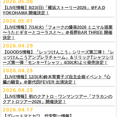
2026.05.06
OPEN 18:15
／
START 19:00
この第一回目となるゲストに、中村達也さんをお迎えしてお届けしま
払戻し期間内に購入された申込サイト内「マイページ」
◎「ラッコなエコバッグ」
より払戻し手続
も逸話まで、これまでもさまざまな伝説が語られてきたてE.L.L。
前売￥
5,500-
／当日￥
6,000-
（ドリンク代別）
す！
【LIVE情報】8/23(日)「横浜ストーリー2026」＠F.A.D
きの上、CASH POST(注 1)をご利用いただき、払戻しさせていただきま
価格：￥1,500(税込）
◎「フラカンの年末ベストナイン2026」
来年2027年にオープン50周年を控えたE.L.Lについて、フラカン鈴木圭介
チケット発売日：2026
年
7
月
5
日
(
日
) 12:00
～
YOKOHAMA 開催決定！
どうぞお楽しみに！
す。
カラー：オリーブ
11/21(土) 函館ARARA 開場16:30/開演17:00 問い合わせ：ARARA
とグレートマエカワがホスト役となり、さまざまなバンドマン、シンガ
プレイガイド：
Live Pocket
https://livepocket.jp/e/que20260903
2026.05.01
お客様ご自身でのお手続きが必要となりますため、
素材 ： ポリエステル
下記URLより払戻し手
11/23(月・祝)八戸ROXX 開場15:30/開演16:00 問い合わせ：ノースロ
ー、関係者をゲストに迎えて語り明かすトークセッションを企画。
問：
AILE C.E Works 03-5433-2500
◎ツワモノたちの記憶〜E.L.L50周年プロジェクト・スペシャルトーク〜
順をご確認の上、
サイズ：本体／約W310mm ×H340mm（持ち手含む500mm）
払戻し期限内にお手続きをお願いいたします。
ードミュージック
【LIVE情報】7/14(火)「フォークの爆発2026 ミニマル巡業
このトークシリーズでは、E.L.L.にこれまで関わってきたミュージシャ
vol.1
https://l-tike.com/guide/a_
持ち手／約W50mm × H160mm
cashpost.html
〜うたとギターとコーラスと〜」＠長野BAR THREE 開催
11/28(土) 宮崎LAZARUS 開場16:30/開演17:00 問い合わせ：LAZARUS
ン、関係者、そして当時はファンだった人々とともに、まもなく50年を
家主のツアー「YANUSHI LIVE TOUR 2026」にフラワーカンパニーズの
開催日時：2026年8月31日（月）開場19:00 開演19:30
決定！
※電子チケットの仕様上、
折りたたみマチ／約160mm
購入チケットを一部のみ払戻しすることはで
11/29(日) 鹿児島SR HALL 開場15:30/開演16:00 問い合わせ：SR HALL
迎えるライブハウスの、ツワモノたちの記憶を語っていきます。配信や
出演が決定！
◎「Handmade Rockエプロン」価格：￥5,500(税込）
会場：ell.SIZE （名古屋市中区大須2-10-43）
きません。
容量：約12L
12/5(土) 足利ライブハウス大使館 開場16:30/開演17:00 問い合わせ：
2026.04.29
インタビューでは語れない、ここだけの話もたくさん披露予定。
8/9(日)東京・SHIBUYA CLUB QUATTRO に出演させていただきます。
カラー：ダークインディゴ, キャメル
出演：鈴木圭介、グレートマエカワ、平野茂平 （Electric Lady Land会
（注 1）
※ ハンドル部分のゴムで止めて小さく携帯できます
金融庁管轄の資金移動者である株式会社ＤＧフィナンシャルテク
ネクストロード
【GOODS情報】「レッツけんこう」シリーズ第三弾！「レ
チケット完売となっておりました7/19(日)開催「フォークの爆発2026 〜
素材 ：
長） ゲスト：中村達也
ノ
ロジー(資金移動業者登録 番号：関東財務局長第 00094 号)の
12/6(日) 松本ALECX 開場15:30/開演16:000 問い合わせ：FOB新潟
7/10(金)開催のvol.0ではElectric Lady Land創始者であり現会長の平野茂
ッツけんこうアンブレラチャーム」＆リリックTシャツシリ
◎「YANUSHI LIVE TOUR 2026」 -東京公演-
座って演奏するスタイルです〜」東京・有楽町I’M A SHOW 公演につきま
（ダークインディゴ）綿 90％ , レーヨン 10％ デニム
チケット料金：全席指定¥3,500（税込） *未就学児童入場不可
「CASHPOST」が提供しているサービスです。
ーーーーー
12/11(金) 京都磔磔 〜年末恒例磔磔2デイズ〜 開場18:30/開演19:00
ーズ第一弾「モンキーTシャツ」4/30(木)より発売決定！
平氏をゲストに迎え、フラワーカンパニーズ メンバー4人とともにお届け
日時：2026/8/9(日) OPEN 17:00 / START 18:00
して、若干枚数＜立ち見指定＞での追加販売を行うことが決定しまし
（キャメル）綿 100％ キャンバス
チケット発売日：7月11日(土)10:00
購入されたマイページより払戻しさせていただきます。
問い合わせ：清水音泉
します。
2026.04.25
会場：SHIBUYA CLUB QUATTRO
8月29日(土)、30日(日)＠ゼビオアリーナ仙台 で開催されるスピッツ主催
た。
サイズ：フリー（着丈 92cm , 横幅 70cm , ショルダーテープ長 160cm）
プレイガイド：チケットぴあ
https://t.pia.jp/
PKコード：332-844
「レッツけんこう」シリーズ第三弾！アンブレラチャームの発売が決
マイページ：
https://l-tike.com/
mypage/
12/12(土) 京都磔磔 〜年末恒例磔磔2デイズ〜 開場16:30/開演17:00
今後のゲスト発表と合わせて、どうぞお楽しみに！
出演：家主 GUEST：フラワーカンパニーズ
「ロックのほそ道2026 〜15th Anniversary Special〜」にフラワーカンパ
※ フロントポケットにペン差し付き
お問い合わせ：ell.SIZE 052-211-3997
【LIVE情報】12/3(木)鈴木実貴子ズ自主企画イベント『心
定！
※本手続き中の操作、ご登録内容はしっかりとご確認のうえ、
お手続き
問い合わせ：清水音泉
チケット前売料金：一般 4,500円 / 学生 3,500円(共にドリンク代別)
ニーズの出演が決定！
◎「フォークの爆発2026 〜座って演奏するスタイルです〜」
臓の騒音』＠新代田FEVER 出演決定！
Electric Lady Landホームページ ＞
https://www.ell.co.jp/
アルミ蒸着袋入り、ランダムでご購入いただく”どれになるかお楽しみス
ください。
12/19(土) 盛岡岩手県公会堂21号室 〜ツアー最終日はフォークの爆
◎ツワモノたちの記憶〜E.L.L50周年プロジェクト・スペシャルトーク〜
※学生は公演当日に学生証の提示が必要となります
フラワーカンパニーズの出演日は8月29日(土)になります。
7/19(日)東京・有楽町I’M A SHOW 15:15/16:00
※本イベントはトークイベントです。当日はライブパフォーマンスはご
2026.04.23
タイル”での販売となります。
またお手続き時のお客様の不備に伴う対応は一切できかねますため
、ご
発〜 *アコースティックライヴ 開場16:30/開演17:00 問い合わせ：ノ
vol.0
※中学生以下無料
追加チケット＞立ち見指定 ￥5,500（税込/ドリンク代別）
ざいません。
了承ください。
ースロードミュージック
【LIVE情報】初のクアトロ・ワンマンツアー「フラカンの
開催日時：2026年7月10日（金）開場18:30 開演19:00
プレイガイド：チケット(イープラス)：
5月15日(金)18:00より、チケット先行受付もスタート！（〜5月24日
発売日：5月30日(土)10:00〜
さらに、フラカンの楽曲（歌詞）をデザインしたリリックTシャツシリー
※メール受信に際して、
事前に下記2つのドメインを受信できるように設
チケット料金：前売￥5,200(税込/ドリンク代別途要) / *12/19盛岡公演の
クアトロツアー2026」開催決定！
会場：ell.SIZE （名古屋市中区大須2-10-43）
一般チケット発売日：2026/5/30(土) 10:00 URL：
(日)23:59まで）
問：ネクストロード 03-5114-7444（平日14～18時）
https://nextroad-
モノブライトの対バンツアーにフラワーカンパニーズの出演が決定！
ズが新たに登場！
定しておいてくだ
さい。
み 前売￥5,500(税込/指定席/ドリンク代別途要)
2026.04.17
出演：フラワーカンパニーズ ゲスト：平野茂平 （Electric Lady Land会
https://eplus.jp/yanushi/
「ロックのほそ道」15周年、みんなで盛大にお祝いしましょう！
p.com/contact/
10/16(金)恵⽐寿LIQUIDROOM 公演に出演させていただきます。
第一弾は1998年リリースのアルバム『マンモスフラワー』収録「モンキ
メールが届かない場合等も、
必ず期間内にご自身で設定をご確認くださ
＊全公演共通＞高校生以下は当日¥2,000キャッシュバック（
当日年齢を
長）
問い合わせ：HOT STUFF PROMOTION 050-5211-6077
https://www.red-
【グレートマエカワ、竹安堅一情報】