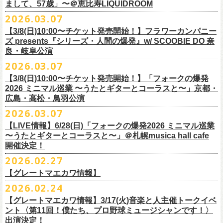
フラワーカンパニーズ presents「DRAGON DELUXE 2026」開催決定！
まして、57歳」〜＠恵比寿LIQUIDROOM
＊ライブハウス会場限定店頭先行：4/4(土) 12:00〜19:00
のみ
チケット料金：前売 ¥4,500(税込/ドリンク代別）
7月8月に開催するフラワーカンパニーズのアコースティック企画「フォ
・石巻 BLUE RESISTANCE店頭
2026.03.07
会場：国営みちのく杜の湖畔公園 北地区 エコキャンプみちのく
一般チケット発売日：4/25(土) 10:00
「DRAGON DELUXE」は、“名古屋のロックシーン活性化”、“
デビューか
ークの爆発2026 〜座って演奏するスタイルです〜」の一般チケット発売
〒986-0824 宮城県石巻市立町１丁目１－２－１
７
HP：
https://arabaki.com/
▼OFFICIAL HP先行
【3/8(日)10:00〜チケット発売開始！】フラワーカンパニー
5月23日(土)、24日(日)＠東京・錦糸公園で行われる「ニクオン2026」に
ら応援してくれている名古屋の皆さんへの恩返し”、“
名古屋への郷土愛”の
が3/28(土)10:00よりスタート！
*注意事項
【受付期間】4/4(土) 10:00 ～ 4/12(日) 23:59
ズ presents『シリーズ・人間の爆発』w/ SCOOBIE DO 奈
フラワーカンパニーズの出演が決定！
3つをテーマに掲げ、2012年より地元・
名古屋で開催しているフラワーカ
また、先日追加発表いたしました「フォークの爆発2026 ミニマル巡業 〜
東北地方在住者のみの先着販売となります
[GTR祭’26 SPECIAL BAND]
【当落・入金期間】4/15(水) 13:00 ～ 4/19(日) 21:00
良・岐阜公演
フラカンの出演はいずれか1日となります。
ンパニーズの主催イベント。
うたとギターとコーラスと〜」6/28(日)＠札幌musica hall cafeのチケット
１人１枚のみ購入可能
＊The Birthday (クハラカズユキ, ヒライハルキ, フジイケンジ)
【受付URL】
https://eplus.jp/g-freakfactory/
2026.03.07
THE BOYS&GIRLS 15th ANNIVERSARY TOUR《GO AHEAD 2026》に
も同じく3/28(土)10:00よりスタート！
住所記載の身分証確認持参の上、
それぞれのライブハウス店頭にて販売
＊ Paledusk
————————————————
フラワーカンパニーズの出演が決定！
◎「ニクオン2026」
【3/8(日)10:00〜チケット発売開始！】「フォークの爆発
15回目となる今年は初のアコースティックセットスタイル”
フォークの爆
します
・Kyeboad：高野勲
○枚数制限：お一人様2枚まで
7月23日(木)＠八王子RIPS にて、15周年お祝いさせていただきます！
日時：2026年5月23日(土)、24日(日) 11:00〜19:00 ※フラワーカンパ
2026 ミニマル巡業 〜うたとギターとコーラスと〜」京都・
発編”で開催！
購入は現金のみとなります
[GUEST GUITAR ＆ VOCALS]
○3歳以上のお客様はチケットが必要。「3歳未満のお子様」は保護者と一
ニーズの出演はいずれか1日
広島・高松・鳥羽公演
ゲストにお招きするのは、YO-KING、そしてヒグチアイ！
◎「フォークの爆発2026 〜座って演奏するスタイルです〜」
転売は固く禁止とさせていただきます
・うつみようこ
緒の場合は保護者1名につき1名まで入場無料。（保護者1名、「3歳未満
◎THE BOYS&GIRLS 15th ANNIVERSARY TOUR《GO AHEAD 2026》
会場：錦糸公園（東京都墨田区錦糸4-15-1）
2026.03.07
素敵な弾き語りをしてくださるお二人と共に、
贅沢な1日をお届けしま
7/4(土)岡山・倉敷新渓園敬倹堂 16:30/17:00 問：キャンディープロモ
公演当日も身分証を確認させて頂きます（U-22割も同様）
・菅原卓郎(9mm Parabellum Bullet)
のお子様」2名の場合は入場不可。）
日時：2026年7月23日(木) OPEN 18:30 / START 19:00
出演：フラワーカンパニーズ、勝手にしやがれ、馬場俊英、
松室政哉、
す。
ーション岡山
当日11:30〜整列開始いたします
【LIVE情報】6/28(日)「フォークの爆発2026 ミニマル巡業
・曽我部恵一
○今回のイベントに関しては、電子チケットまたは紙チケットとさせて頂
会場：八王子RIPS
ジャンクフジヤマ、THESE THREE WORDS、Ally CARAVAN、the
7/5(日)兵庫・神戸クラブ月世界 15:30/16:00 問：清水音泉
〜うたとギターとコーラスと〜」＠札幌musica hall cafe
近隣のご迷惑になるためそれ以前のお並びは禁止とさせていただき
ます
・竹安堅一(フラワーカンパニーズ)
きます。
出演：THE BOYS&GIRLS、フラワーカンパニーズ
Tiger、island etc.、BOΦGY 他
◎フラワーカンパニーズ presents 「DRAGON DELUXE 2026 〜フォーク
開催決定！
7/11(土)岐阜・郡上八幡Club Layla 16:30/17:00 問：クラブレイラ
その他詳細：
https://www.gip-web.co.jp/schedule/detail/8491#13568
・TAKUMA(10-FEET)
————————————————
チケット料金：5,000円/10代割：¥4,000 （税込/ドリンク代別)
入場/観覧：無料/オールスタンディング
の爆発編〜」
7/19(日)東京・有楽町I’M A SHOW 15:15/16:00 問：ネクストロード
問い合わせ：
2026.02.27
G.I.P.
https://www.gip-web.co.jp/t/info
・Duran
問い合わせ：
https://info.diskgarage.com/
その他詳細：
https://www.theboysandgirls.net/goahead26
アクセス：JR総武線「錦糸町駅」北口より徒歩3分、
東京メトロ半蔵門線
日時：2026年8月30日(日) 開場16:30 開演17:00
4/30(木)鈴木圭介57歳の誕生日に恵比寿
LIQUIDROOMNにてワンマンライ
8/1(土)福岡・門司BRICK HALL 16:30/17:00 問：ブリックホール
・TOSHI-LOW (OAU/BRAHMAN/the LOW-ATUS)
【グレートマエカワ情報】
「錦糸町駅」4番出口すぐ
会場：愛知＠名古屋 DIAMOND HALL
ブ、本日より一般チケットの発売がスタート！
8/2(日)福岡・門司BRICK HALL 15:30/16:00 問：ブリックホール
＊宮古公演
&KOHKI(OAU/BRAHMAN)
肉ハジケテ、音シタタル。 フードフェスと音楽フェスのコラボイベント
2026.02.24
出演：フラワーカンパニーズ（*アコースティックSET）、
YO-KING、ヒ
チケット料金：5,500円（税込/整理番号付/ドリンク代別）
日時：2026年7月26日(日) 開場 17:30 / 開演 18:00
・布袋寅泰
「ニクオン2026」
今年も開催！
5/4(月祝)5/5(火祝)＠大阪・泉大津フェニックスで開催される
グチアイ
【グレートマエカワ情報】3/17(火)音楽と人主催トークイベ
※7/4＠倉敷はドリンク代なし、7/19＠東京は全席指定
会場：岩手・カウンターアクション宮古
・ホリエアツシ(ストレイテナー)
墨田区を中心とした人気飲食店約20店舗が自慢の肉料理を披露。
ステー
「OTODAMA’26」にフラワーカンパニーズの出演が決定！
6月20日(土)、21日(日)に渋谷のライブハウスで開催される『YATSUI
チケット料金：前売 ¥5,500（税込/椅子席/整理番号付/ドリンク代別途
ント〈第11回！僕たち、プロ野球ミュージシャンです！〉
◎フラワーカンパニーズ・ワンマンライヴ
※高校生以下は当日¥2,000キャッシュバック（
当日年齢を証明できるも
出演：サンボマスター、フラワーカンパニーズ
・松尾レミ(GLIM SPANKY)
ジでは今年も極上のライブをお届け。
フラワーカンパニーズは5月5日(火祝)、10:00開場後の朝イチ！源泉テン
FESTIVAL! 2025』にフラワーカンパニーズの出演が決定！
出演決定！
要）
〜鈴木圭介誕生日「初めまして、57歳」〜
の（学生証、保険証など）
のご提示が必要となります）