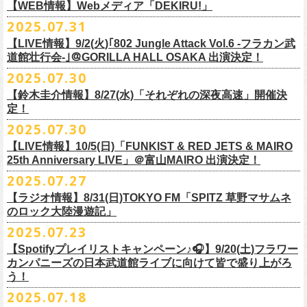
https://cocolo.jp/site/blog/1150
ンの全国ツアー、
どうぞお楽しみに！
また武道館でフラカンのライブが観たい。そう心から思う。武道館はほ
【WEB情報】Webメディア「DEKIRU!」
https://chupea.fm/
■vol.1
いほいできる会場ではなくても、こんなフラカンのライブをこれからい
＊グレートマエカワ 生出演(15:00〜出演予定）
2025.07.31
■8月6日(水)14:00〜17:51 FM802「THE NAKAJIMA HIROTO SHOW 802
7/31(木)Webメディア「DEKIRU!」
◎フラワーカンパニーズ ワンマンツアー「フラカンのチョイナチョイ
ゲスト：加藤ひさし、古市コータロー(THE COLLECTORS)
っぱい観たい。思えば初めてロックを聴いた頃からずっと、その衝撃や
【LIVE情報】9/2(火)｢802 Jungle Attack Vol.6 -フラカン武
RADIO MASTERS」
＊グレートマエカワインタビュー掲載
ナ’25/’26」
https://www.youtube.com/watch?
v=kTtAgK2Iq4A&t=2345s
感動が「思い出」という箱の中に納まらなくて、ずっとリアルに生き続
10年ぶり2回目となる日本武道館公演『フラカンの日本武道館 Part2 〜
道館壮行会-｣＠GORILLA HALL OSAKA 出演決定！
＊グレートマエカワ 生出演(17:00台出演予定）
「グレートマエカワさんのDIY魂が知りたい！〜自分たちが「面白い」と
2025年
けちゃうものだから、僕はこうやって文章を書いたりしている。この10
超・今が旬〜』を9月20日(土)
に開催するフラワーカンパニーズが、
今年1
2025.07.30
https://funky802.com/masters/
思うことが、バンドの未来につながる〜」
10月25日(土) 熊本Django 16:30/17:00
■vol.2
年ぶりのフラカンの武道館ライブも、「思い出」という箱にはなかなか
月より月１配信のYouTube番組『月刊フラカン武道館 Part2』をスター
https://media.wakasa.jp/articles/diymusic/1504/
10月26日(日) 長崎ホンダ楽器 15:30/16:00
ゲスト：Hump Back
【鈴木圭介情報】8/27(水)「それぞれの深夜高速」開催決
収まらないだろうし、収めるべきじゃない。これはきっと新しいはじま
ト、8回目のゲストとして、
四星球の出演が決定！
来月9月20日(土)、10年ぶり2度目の日本武道館公演『
フラカンの日本武道
＊「フラカンの日本武道館 Part2 オフィシャルガチャ」につきまして
11月3日(月・祝) 渋谷duo MUSIC EXCHANGE 15:15/16:00
定！
https://www.youtube.com/watch?
v=6XTayyWwFP0&t=6s
り。これからフラワーカンパニーズは、さらに凄いことになるだろう。
館 Part2 〜超・今が旬〜』を開催するフラワーカンパニーズ、
武道館前
・500円玉専用となりますので、
ご利用予定の方は500円玉をご用意くだ
11月8日(土) 徳島club GRINDHOUSE 16:30/17:00
絶対にそうなるだろう。
2025.07.30
番組スタート直前スペシャルのvol.0としてスキマスイッチ、
第１回目の
苦しい夜を乗り越えて来た芸人さんがそれぞれの夜を語り〈深夜高速〉
最後のワンマンライブとして開催する8月24日(日)「
横浜ストーリー 〜武
さい（
他の硬貨は使用不可）
11月9日(日) 米子AZTiC laughs 15:30/16:00
■vol.3
ゲストとしてTHE COLLECTORSの加藤ひさし(vo)と古市コータロー(
g)、
【LIVE情報】10/5(日)「FUNKIST & RED JETS & MAIRO
を熱唱するライブ、今年も開催決定！
道館前の一撃〜」＠F.A.D YOKOHAMA（会場チケット完売）
の模様がニ
・お一人様1回のお並びにつき5回しまでとさせていただきます
11月15日(土) 福井CHOP 16:30/17:00
◎「少しだけピュアなチョイナロンT」
ゲスト：根本要（スターダスト☆レビュー）
◎フラワーカンパニーズ「フラカンの日本武道館 Part2 〜超・今が
第２回目にHump Back、第３回目はスターダスト☆レビューの根本要、
25th Anniversary LIVE」＠富山MAIRO 出演決定！
コニコ生放送にて独占生中継されることが決定！
11月16日(日) 神戸VARIT. 15:30/16:00
https://www.youtube.com/watch?
v=OMoBtAjSn-w
価格：¥4,000（税込）
旬〜」
第４回目は南海キャンディーズの山里亮太、
第５回目は筋肉少女帯の大
2025.07.27
◎「それぞれの深夜高速」
11月29日(土) 名古屋E.L.L 16:30/17:00
ボディカラー：ホワイト
2025年9月20日(土)＠日本武道館 OPEN 15:30 START 16:30
槻ケンヂ、
第６回目はBRAHMANのボーカル・TOSHI-LOW、
そして第７
【日時】2025年8月27日（水）18:40開場 19:00開演
ライブの一部はどなたでも無料で視聴が可能、
ニコニコプレミアム会員
【ラジオ情報】8/31(日)TOKYO FM「SPITZ 草野マサムネ
11月30日(日) 静岡サナッシュ 15:30/16:00
■vol.4：山里亮太（南海キャンディーズ）
素材 ： 綿100％
回目はラッパー・シンガーソングライターのNovel Coreを招きお届けして
今年12月末をもって営業終了となる大分のライブハウスT.O.P.S
【会場】下北沢・小劇場B1
に登録するとライブ全編、
見逃し配信が視聴可能となります。
のロック大陸漫遊記」
12月6日(土) 宇都宮HEAVEN’S ROCK VJ-2 16:30/17:00
https://youtube.com/live/_ipE-
Na37yY
サイズ：S / M / L / XL /XXL
＜SET LIST＞
きた今番組（全回アーカイブ配信中）。
BittsHALLにて、フラワーカンパニーズのワンマンライブが決定！
【出演者】MC：東京03角田 特別審査員：フラワーカンパニーズ鈴木
12月7日(日) 水戸LIGHT HOUSE 15:30/16:00
2025.07.23
＜製品サイズ＞
SE Eeyo
第８回目となる今回のゲストは、”日本一泣けるコミックバンド”
、四星球
■8月31日(日)21:00〜21:55 TOKYO FM「SPITZ 草野マサムネのロック大
ゲスト：4名
武道館公演を１ヶ月後に控えたフラカンの盛り上がり必至の貴重な
ライ
12月13日(土) 盛岡CLUB CHANGE WAVE 16:30/17:00
■vol.5
S ： 身丈65cm / 身幅49cm / 肩幅42cm / 袖丈 60cm
1 少年卓球
【Spotifyプレイリストキャンペーン♪🎧】9/20(土)フラワー
を招聘！
陸漫遊記」
9/2(火)大阪GORILLA HALL OSAKAで開催される｢802 Jungle Attack Vol.6
◎「フラワーカンパニーズLIVE〜サンキューBitts〜」
【料金】￥3,500-（税込・整理番号付き自由席）
ブ、どうぞお見逃しなく！
12月14日(日) 弘前KEEP THE BEAT 15:30/16:00
ゲスト：大槻ケンヂ（筋肉少女帯/特撮/オケミス）
M ： 身丈69cm / 身幅52cm / 肩幅45cm / 袖丈62cm
2 ピースフル
カンパニーズの日本武道館ライブに向けて皆で盛り上がろ
＊鈴木圭介、グレートマエカワ ゲスト出演決定！
-フラカン武道館壮行会-｣にフラワーカンパニーズの出演が決定！
日時：2025年11月24日(月祝) OPEN15:30/START16:00
【発売日】Livepocket
12月21日(日) 京都磔磔 15:30/16:00
https://www.youtube.com/watch?
v=1EMet2dx9d4
う！
L ： 身丈73cm / 身幅55cm / 肩幅48cm / 袖丈63cm
3 ただいま実演中
20年以上にわたる付き合いで、
先輩後輩の枠を超えた関係性の2組。四星
壮行会、ありがとうございます！嬉涙
会場：大分T.O.P.S BittsHALL
・7月30日（水）21:00 先行抽選受付開始（～8月12日（火）11:00
＊配信詳細
12月22日(月) 京都磔磔 18:30/19:00
XL ： 身丈77cm / 身幅58cm / 肩幅52cm / 袖丈64cm
4 ライトを消して走れ
2025.07.18
球にことあるごとに”
危機”を救ってもらってきたフラカン、
さらに現在展
※全国38局ネット＞
各放送局のオンエア日時は番組公式サイトでご確認
チケット料金：前売¥5,200(税込/整理番号付/ドリンク代別)
迄）・8月16日（土）11:00 一般発売開始
◎フラワーカンパニーズ「横浜ストーリー〜武道館前の一撃〜」＠
F.A.D
2026年
■vol.6
XXL：身丈81cm / 身幅63cm / 肩幅56cm / 袖丈65cm
5 アメジスト