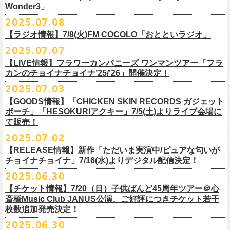
一般チケット発売日：
Wonder3」
③この
#フラカン
キャンペーンポストをリポストしてください
ゲスト：スキマスイッチ
◎7/16(水)デジタルリリース
10/25〜12/22公演＞8月30日(土)
◎「FUNKIST & RED JETS & MAIRO 25th Anniversary LIVE」
encore
2025.07.08
https://www.youtube.com/watch?
＊「ただいま実演中 / ピュアな匂いがチョイナチョイナ」
v=BR4CmNuGCLg&t=28
■7月11日(金) 14:00〜18:45 エフエム長崎「Fly-Day Wonder3」
1/17〜3/14公演＞10月18日(土)
日程：2025年10月5日(日) OPEN 16:00 START 16:25
EN1 涙よりはやく走れ
上記①②③を行って、キャンペーンへの応募が完了。
https://SPACESHOWERFUGA.lnk.
to/tadaima_pure
【ラジオ情報】7/8(火)FM COCOLO「おとといラジオ」
＊鈴木圭介、グレートマエカワ コメントOA！
会場：富山MAIRO
EN2 はぐれ者讃歌
抽選で、合計6名様にスペシャルグッズを
プレゼントいたします！
■vol.1
https://www.fmnagasaki.co.jp/program/wonder3/
2025.07.07
出演：フラワーカンパニーズ、FUNKIST、RED JETS、THE
EN3 真冬の盆踊り
■7月8日(火)18:00〜19:00 FM COCOLO「おとといラジオ」
ゲスト：加藤ひさし、古市コータロー(THE COLLECTORS)
＊「ザッツオーライ」
SANDMA（O.A）
【LIVE情報】フラワーカンパニーズ ワンマンツアー「フラ
＊鈴木圭介、グレートマエカワ コメントOA！
9/20(土)「フラカンの日本武道館 Part2 〜超・今が旬〜」開催に向け、た
https://www.youtube.com/watch?
https://SPACESHOWERFUGA.lnk.
v=kTtAgK2Iq4A&t=2345s
to/thatsallright
カンのチョイナチョイナ’25/’26」開催決定！
チケット料金：前売:¥5000 ※入場時別途ドリンク代¥600要
encore2
https://x.com/ototoi_radio
くさんの人にフラカンの魅力を届けてくださいね！
2025年9月20日(土)開催、フラワーカンパニーズ日本武道館ワンマンライ
プレイガイド：
https://eplus.jp/sf/detail/4369140001
EN4 NUDE CORE ROCK’N’ROLL
2025.07.03
ブ「フラカンの日本武道館 Part2 〜超・今が旬〜」オフィシャルグッズ
■vol.2
＊「すべての若さなき野郎ども」
スペシャルグッズ内容；
を一挙公開！
ゲスト：Hump Back
https://SPACESHOWERFUGA.lnk.
to/subetenowkasanakiyaroudomo
【GOODS情報】「CHICKEN SKIN RECORDS ガジェット
◎世界でひとつだけのフラカンオリジナルTシャツ（「フラカンの日本武
そして、本日より、事前通販受付をスタートいたします。
https://www.youtube.com/watch?
v=6XTayyWwFP0&t=6s
ポーチ」「HESOKURIアクキー」7/5(土)よりライブ会場に
道館 Part2」ライブ写真をプリント・デザインしたTシャツ）：1名様
て販売！
＊「友達100万人」
◎「フラカンの日本武道館 Part2」グッズ サイン入り（何が届くかはお
一部商品は製造に時間を要するため、7/22(火)より生産開始となります。
■vol.3
https://SPACESHOWERFUGA.lnk.
to/tomodachihyakumannin
2025.07.02
フラワーカンパニーズ 新作グッズが登場！
楽しみ）：5名様
それを踏まえ、【7/21(月祝)23:59まで】にご注文いただいた超早期ご購
ゲスト：根本要（スターダスト☆レビュー）
◎うつみようこ＆YOKOLOCO BAND
【RELEASE情報】新作「ただいま実演中/ピュアな匂いが
入対象の方には、確実にお届け＆超早期ご注文特典ステッカー（裏面に
https://www.youtube.com/watch?
v=OMoBtAjSn-w
日時：12/23(火)Open 18:00 / Start 19:00
チョイナチョイナ」7/16(水)よりデジタル配信決定！
充電器やケーブル、モバイルバッテリーなどまとめて持ち運びできる
※キャンペーン参加にはXアカウントが必要となります。
メンバーからのお礼メッセージ入り）をお付けいたします！
会場：京都磔磔
2025.06.30
「CHICKEN SKIN RECORDS ガジェットポーチ」、
※賞品の選択は出来ません。予めご了承ください。
■vol.4：山里亮太（南海キャンディーズ）
フラワーカンパニーズが20枚目のアルバム『正しい哺乳類』
を今年1月に
チケット料金：前売¥5000 / 当日¥5500
7/9(水)に発売する企画アルバム『HESOKURI ～オリジナルアルバム未収
【チケット情報】7/20（日）子供ばんど45周年ツアー＠⼼
7/22(火)以降のご注文＆公演当日ご購入の方にもなるべくお届けできるよ
https://youtube.com/live/_ipE-
Na37yY
リリースしたばかりの中、早くも新曲2曲を制作！
チケット取り扱い：
録集～』発売を記念した「HESOKURIアクキー」、
斎橋Music Club JANUS公演、ご好評につきチケット若干
★応募方法
う製作したいと思いますが、商品によって、場合によっては完売となる
そのタイトルは「ただいま実演中」と「
ピュアな匂いがチョイナチョイ
・磔磔店頭（販売中）
こちらの2種を
7/5(土)フラワーカンパニーズ アコースティック・ワンマ
枚数追加発売決定！
1.キャンペーン公式ページ
https://flowercompanyz.mixlist.app/
にアクセ
可能性がございます。ご希望の方はどうぞお早めにご注文ください！
■vol.5
ナ」。
・7/12(土)10:00〜7/24(木)23:59 イープラスプレオーダー
ンツアー 「フォークの爆発2025～座って演奏するスタイルです～」＠
喜
2025.06.30
スします。
ゲスト：大槻ケンヂ（筋肉少女帯/特撮/オケミス）
出来立てほやほやの今2曲をダブルAサイドシングルとして7/
16(水)にデジ
・8/9〜 一般発売（イープラス）