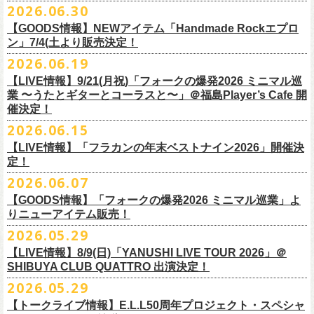
その他詳細：OFFICIAL SITE：
https://www.ishigaki-fes.jp/
2026.06.30
水音泉
☆最速先行受付スタート！
カラー：レッド , ブルー
済チケット
をお持ちの方はそのまま使用可能となります。
2026年
9月2日〜6日に開催される
スマイリー
原島さんのイベント
湯仲間販売所
https://eplus.jp/sf/detail/4579890001-P0030001P0030002?
【GOODS情報】NEWアイテム「Handmade Rockエプロ
素材：綿 100％
「SMILEY’S CONNECTION スマイリー原島 BIRTHDAY FESTIVAL
#いしがき2026
チケットぴあ
ン」7/4(土より販売決定！
P6=001&P1=0402&P59=1&block=true
サイズ：28 × 28 cm
6days ～ ハメチ a-GOGO CARNIVAL!!～」出演決定！
【チケットぴあにてご購入のお客様】
#いしがきミュージックフェスティバル
イープラス
その他詳細：イベントオフィシャルサイト
https://shelter35th.com/
生地：8重ガーゼふきん
2026.06.19
フラワーカンパニーズは
＜
day
２下北沢
CLUB Que
編＞
9月3日(木)下北沢
払戻方法は、
チケットの受取方法や支払方法などにより異なります。
7/4(土)「フォークの爆発2026 〜座って演奏するスタイルです〜」＠倉敷
ローチケ
問い合わせ：HOTSTUFF 050-5211-6077(平日12:00-18:00)
CLUB Queに出演致します。
下記 URL よりどの払戻方法になるのか確認してください。
【LIVE情報】9/21(月祝)「フォークの爆発2026 ミニマル巡
新渓園敬倹堂より、グッズにNEWアイテムが登場！
業 〜うたとギターとコーラスと〜」＠福島Player’s Cafe 開
http://t.pia.jp/guide/refund.
jsp
新たな企画「Handmade Rock」シリーズ第一弾として、初アイテム、エ
・11/1(日)名古屋クラブクアトロ OPEN 15:15 START 16:00 問：
催決定！
<お問合せ> チケットぴあ
http://t.pia.jp/help/
index.jsp
プロンを販売いたします！
JAIL HOUSE
2026.06.15
お料理の時だけでなく、お掃除やDIY作業の時など、いろんなシチュエー
チケットぴあ
【イープラスにてご購入のお客様】
ションでご利用いただけるおすすめアイテムです。
イープラス
【LIVE情報】「フラカンの年末ベストナイン2026」開催決
12/2(水)恵比寿LIQUIDROOMで開催される奥野
真哉さんの祝・還暦イベン
9/22(火祝)富山駅周辺5会場で開催されるサーキットフェス「back on live
払戻方法は、チケットの受取方法や支払方法により異なります。
ぜひチェックしてくださいね！
定！
ローチケ
トにフラワーカンパニーズの出演が決定！
FES 2026 能登半島災害復興支援」にフラワーカンパニーズの出演が決
詳細は下記の払戻方法チャートをご確認ください。
2026.06.07
グレートマエカワ、竹安堅一が参加するうつみようこ＆Yokoloco Bandも
定！
＜公演変更／延期 払戻方法確認チャート＞
＜全公演共通＞
【GOODS情報】「フォークの爆発2026 ミニマル巡業」よ
ハウスバンドとして参加いたします。
チケット完売となっておりました7/11(土)開催「
フォークの爆発2026 〜
出演する会場など詳細は後日発表となります。
払戻方法確認チャート
http://eplus.jp/
refund2/
チケット料金：前売￥5,700(税込/ドリンク代別途要)
りニューアイテム販売！
みんなで盛大にお祝いしましょう♪
座って演奏するスタイルです〜」岐阜・郡上八幡Club Layla 公演につき
質問に答えながらご自身の状況を確認してください。 適切な払戻方法を
※高校生以下は当日¥2,000キャッシュバック（当日年齢を証明できるも
まして、限定枚数となりますが＜立ち見席＞
2026.05.29
の追加販売を行うことが決
どうぞお楽しみに！
ご覧になれます。
の（学生証、保険証など）のご提示が必要となります）
6/8(月)からスタートする「フォークの爆発2026 ミニマル巡業 〜うたとギ
◎奥野真哉 還暦イベント “〜オクピンの笑って︕笑って︕︕ 60歳〜「君
定しました。
【LIVE情報】8/9(日)「YANUSHI LIVE TOUR 2026」＠
e+Q＆A ページ：
https://eplus.jp/qa/
チケット完売となっておりました7/5(日)開催「フォークの爆発2026 〜座
一般チケット発売日：8月8日(土)
ターとコーラスと〜」にて、ラッコシリーズのニューアイテムの販売が
◎「モンキーTシャツ」
はカンレキさ」”
◎「back on live FES」
SHIBUYA CLUB QUATTRO 出演決定！
って演奏するスタイルです〜」兵庫・神戸クラブ月世界 公演につきまし
決定！
価格：￥3,700(税込)
日時：2026年12月2日(水) 開場18:00 / 開演19:00
◎「フォークの爆発2026 〜座って演奏するスタイルです〜」
日程：2026年9月22日(火祝)
て、限定枚数となりますが＜2F立ち見席＞の追加販売を行うことが決定
2026.05.29
【ローソンチケットでご購入で、紙チケットをご選択のお
さらに、完売御礼となった「レッツけんこうアンブレラチャーム」（ラ
ボディ：ビッグシルエット
会場：恵比寿 LIQUIDROOM
7/11(土)岐阜・郡上八幡Club Layla 開場16:30/開演17:00
会場：
しました。
ンダム）がイエローver.で販売再開決定！
客様】
カラー：ホワイト、アシッドブルー、
[NEWカラー！]
サンドベージュ
【トークライブ情報】E.L.L50周年プロジェクト・スペシャ
チケット：
追加チケット＞立ち見席 ￥5,500（税込/ドリンク代別）
・富山MAIRO