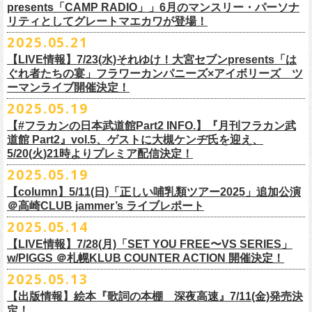
ネクストロード 03-5114-7444 (平日14～18時)
ム未収録集〜』を7月9日にリリースすることが決定！
https://www.youtube.com/watch?
v=kTtAgK2Iq4A&t=2345s
presents「CAMP RADIO」」6月のマンスリー・パーソナ
ての⼤切な曲がたくさんあると思います。
※宛名入れはひらがなのみとなります。（日付やメッセージ、イラスト
こちらの商品は受注生産販売となります（公演当日の販売は未定）。
合わせてお見逃しなく！
チケット料金：¥5,200(税込/整理番号付/
ドリンク代別途要)
全19曲75分、フルに収録された、これぞ真のとっておきの企画盤です。
リティとしてグレートマエカワが登場！
何より、メンバーにとっては全ての曲が⼤切な曲で、⼀年中⾏なってい
等は不可）
※全公演、高校生以下は当日¥2,000 キャッシュバック(当日年齢を証明で
どうぞお楽しみに！
■vol.2
るライブでは新旧問わず並列でセットリストに組み込まれ、今も⽣き続
※イベントの撮影・録音・録画（ライブ機能や画面録画含む）は一切禁
2025.05.21
今回3サイズをご用意（※写真 :鈴木圭介、グレートマエカワ S着用/ 竹安
＜番組情報＞
9月28日(日)岩手県盛岡市盛岡城跡公園を中心に開催される「いしがき
ラジオNikkei第１にて毎週木曜日21:30～22:10放
送「LOGOS
きるもの(学生証、
保険証など)のご提示が必要となります)
ゲスト：Hump Back
けています。
止とさせていただきます。
堅一 M着用/ミスター小西 L着用）、
『月刊フラカン武道館 Part2』
9月11日(木)、12日(金)＠仙台GIGSで開催されるスピッツ主催「ロックの
【LIVE情報】7/23(水)それゆけ！大宮セブンpresents「は
MUSIC FESTIVAL2025」にフラワーカンパニーズの出演が決定！
presents「CAMP RADIO」、
一般チケット発売日：
◎商品詳細
https://www.youtube.com/watch?
v=6XTayyWwFP0&t=6s
この全ての曲たちを改めてたくさんの⼈に知ってほしい、そんな気持ち
※整理番号での入場を予定しております。変更になる場合も御座います
前ポケット/背中部分にフラカンの日本武道館仕様のオリジナルタグ付
◾️vol.6
ほそ道2025」にフラワーカンパニーズの出演が決定！
ぐれ者たちの宴」フラワーカンパニーズ×アイボリーズ ツ
6月のマンスリー・パーソナリティをグレートマエカワが務めます ！
10/25〜12/22公演＞8月30日(土)
タイトル：HESOKURI ～オリジナルアルバム未収録集～
も込めて、
ので、予めご了承ください。
き、
ゲスト：TOSHI-LOW（BRAHMAN）
ーマンライブ開催決定！
フラワーカンパニーズの出演日は9月12日(金)になります。
チケットオフィシャル１次先行も本日よりSTART！
5月5 週目SPと6 月1週目、2週目の3本で豪華ゲストをお招きしお届けい
1/17〜3/14公演＞10月18日(土)
発売日：2025年7月9日
■vol.3
今回5名のライターさんと、四星球・北島康雄さんにご協⼒いただき、全
さらに、別途フラカンオリジナルデザインの布パッチをお付けします。
6月18日(水)21:00〜プレミア配信
2025.05.19
詳細は下記をチェック！
今年もやります！怒髪天との恒例”ジャンピング乾杯TOUR”！
たします。
品番：DQCL-3946
ゲスト：根本要（スターダスト☆レビュー）
曲レビュー企画を⾏うことになりました。
【対象商品】
（布パッチのデザインは後日！お楽しみに）。
本番URL：
https://youtu.be/Z9wrtIqELqE
5月31日(土)正午より、チケット先行受付もスタート！（〜6月10日
https://eplus.jp/ishigaki-fes/
今年は趣向を変えて、アコースティック＆トークコンサートで京都、甲
【#フラカンの日本武道館Part2 INFO.】『月刊フラカン武
価格：￥3,300(税込)
https://www.youtube.com/watch?
v=OMoBtAjSn-w
発売日：2025年7月11日(金)
(火)23:59まで）
府、松本にて開催決定！
道館 Part2』vol.5、ゲストに大槻ケンヂ氏を迎え、
収録楽曲：
「フラカンの音楽目録」reviewer
タイトル：歌詞（うた）の本棚 『深夜高速』
＊＊＊＊＊＊＊＊＊＊＊＊＊＊＊
＊アーカイブ配信中！
どうぞ、お見逃しなく！
◎「いしがきMUSIC FESTIVAL2025」
5/20(火)21時よりプレミア配信決定！
◎ラジオNikkei第１毎木21:30～22:10放
送
01. プライマル。
■vol.4：山里亮太（南海キャンディーズ）
天野史彬（ライター）
鈴木 圭介(著)/丹下 京子(絵)
事前販売受注期間：2025年6月28日(土)12:00〜7月20日(日)23:59まで
◾️vol.0 番組スタート直前スペシャル
日時：2025年9月28日(日)
本日よりHP先行も受付スタート！ぜひお早めに〜
「LOGOS presents「CAMP RADIO」」
2025.05.19
02. ハートのレース
https://youtube.com/live/_ipE-
Na37yY
大西健斗（ライター/SPICE編集部）
価格：￥2,200（税込）
受注受付url：web shop「ニワトリ堂」
ゲスト：スキマスイッチ
☆オフィシャル先行：5月31日（土）正午12:00〜6月10日（火）23:59
場所：岩手県盛岡市盛岡城跡公園を中心に開催
https://campradio.jp/
03．友達100万人
川上きくえ（ライター）
【column】5/11(日)「正しい哺乳類ツアー2025」追加公演
ISBN：9784845643035
https://flowercompanyzinc.stores.jp/
https://www.youtube.com/watch?v=BR4CmNuGCLg&t=28s
https://w.pia.jp/s/hosomichiofrock25of/
OFFICIAL SITE：
https://www.ishigaki-fes.jp/
☆HP先行
]10月19日（日）大阪城音楽堂にて開催される「OYZ NO YAON」＃007
5/29（木） 21:30～22:10；ゲスト・木村“Q太郎”至さん（ローディー）
04．そら（この空はあの空につながっている）
■vol.5
＠高崎CLUB jammer’s ライブレポート
北島康雄（四星球）
※対象商品は当日会場にてスタッフからお渡し致します。
お届け予定：9月10日(水)前後を予定
#いしがき2025
受付URL：
https://eplus.jp/jktour2
025-hp/
〜オヤジを愛したスパイ〜
6/ 5（木） 21:30～22:10；ゲスト・桜井秀俊さん（真心ブラザーズ
）
05. 青い吐息のように
ゲスト：大槻ケンヂ（筋肉少女帯/特撮/オケミス）
鈴木淳史（ライター）
2025.05.14
※こちら受注生産の商品となり、公演当日の販売は現状未定となってお
◾️vol.1
◎「ロックのほそ道2025」
#いしがきミュージックフェスティバル
受付期間：2025/5/30（金）21:00〜6/8（日）2
3:59
にフラワーカンパニーズの出演が決定！
※リピート放送：19日（木）21:30～22:10
06．セミ・ロング
https://www.youtube.com/watch?
v=1EMet2dx9d4
兵庫慎司（ライター）
【ローソンチケット】
ります。
ゲスト：加藤ひさし、古市コータロー（THE COLLECTORS）
日時：2025年9月12日(金) 17：15／18：00
【LIVE情報】7/28(月)「SET YOU FREE〜VS SERIES」
購入枚数制限：お1人様1公演につき4枚まで
6/12（木） 21:30～22:10；ゲスト・フミさん（POLYSICS） ※リピー
07. 天の神さまの言うとおり
ご購入はコチラから＞＞
購入を希望される方は事前販売受注期間内にてご注文ください。
https://www.youtube.com/watch?v=kTtAgK2Iq4A&t=2345s
会場：仙台GIGS
w/PIGGS ＠札幌KLUB COUNTER ACTION 開催決定！
只今から先行受付も開始！お申し込みはコチラ〜
ト：26日（木）21:30～22:10
08. スターな男
■vol.6
本日6/20(金)より「
フラカンの音楽目録」
と付したInstagramのオリジナ
※受付開始までにURL表示致します※
＊＊＊＊＊＊＊＊＊＊＊＊＊＊＊
出演：キタニタツヤ/SPITZ/フラワーカンパニーズ/Laura day
2025.05.13
◎「ジャンピング乾杯TOUR 2025 “山あり谷あり歌声一座のアコースティ
https://eplus.jp/ynks/
09．アンテな
ゲスト：TOSHI-LOW（BRAHMAN）
ルアカウントにて随時公開していきます！
喜多方、東京、松阪、福山の４箇所を回る、
フラワーカンパニーズの恒
■vol.2
romance（五十音順）
ック＆トークコンサート”」
＊発券手数料がお得
＊Radikoの「RN」にて全国でお聴きいただけます。
10. ザッツオーライ
【出版情報】絵本『歌詞の本棚 深夜高速』7/11(金)発売決
https://youtu.be/Z9wrtIqELqE
例アコースティック企画「
フォーク
の
爆発
2025 ～座って演奏するスタイ
※イベントチケットは、電子チケットでのお引き取りとなります。
テレビ埼玉の人気番組「それゆけ！大宮セブン」から誕生した芸人バン
◎「フラカンのオーバーオール」*オリジナル布パッチ付き
ゲスト：Hump Back
料金：1Fスタンディング／2F指定席/2F後方スタンディング ￥7,500-
10/17(金)名古屋DIAMOND HALLにて、フラワーカンパニーズ
9月4日(木)京都・磔磔 18:30/19:00 （問）清水音泉 06-6357-3666 (平日
＊全国LOGOSショップ店内でも放送されます。
11. 夜汽車のブルース
定！