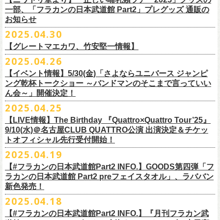
テッカー（サポーター限定カラー）を差し上げます！
楽曲の歌詞に着目し、
気鋭のイラストレーターが自らのフィルターを通
問い合わせ：ノースロードミュージック仙台
※ご購入はおひとり様1枚までとさせていただきます。
M ： 身丈64cm / 身幅57cm / 裄丈84cm
一部、「フラカンの日本武道館 Part2」プレグッズ 通販の
Key. SJ（GAG）
[三宅伸治(vo.g)/石塚英彦(vo)/グレートマエカワ(b)/石塚幸作(ds)]
◎フラワーカンパニーズ presents 「DRAGON DELUXE 2025〜特別
して、
その世界観を絵本として再構築するプロジェクト、”歌詞（うた）
お知らせ
※ご購入されたご本人様のみご参加可能になります。分配や譲渡はでき
L ： 身丈68cm / 身幅62cm / 裄丈87cm
Dr. 南條庄助（すゑひろがりず）
GSK /GUEST Vo:石塚くるみ[pèyang(vo.b)ポトフ(g)アルパカ(ds)]
================================================
編〜」【俺たちのザ・ベストテンPart2】
＊フラカンの日本武道館Part2 ステッカー（サポーター限定カラー：ゴー
の本棚”。
・7月6日(日)
ませんので、予めご了承ください。
XL ： 身丈71cm / 身幅68cm / 裄丈90cm
料金：前売5,000円 当日：5,800円（税込/ドリンク代700円別途要）
【時間(全日共通)】
2025.04.30
日時：10月17日(金) Open 18:15 / Start 19:00
ルド
）
いつもニワトリ堂をご利用いただき有難うございます。
その第４弾としてフラワーカンパニーズ「深夜高速」
の絵本化が決定！
会場：東京・江東区文化センターホール
※本受付は先着順となります。規定枚数に達し次第、受付を終了いたし
※上記サイズはあくまでも目安の寸法です
一般発売：6月8日（日）10:00
OPEN 18:30 /START19:30
文・天野史彬
会場：名古屋DIAMOND HALL
【グレートマエカワ、竹安堅一情報】
時間：Open 16:00 / Start 16:30
ます。
プレイガイド：FANYチケット https://yoshimoto.funity.jp/
【チケット】
出演：
「正しい哺乳類ツアー2025」グッズの一部、並びに「フラカンの日本武
2025.04.26
「SET YOU FREE〜VS SERIES」フラカン武道館応援企画として、札幌
今回の絵本化に際し、鈴木圭介からのリクエストで、
北野武の著書『浅
チケット料金：前売 ¥5,500（税込／全席指定）
※本受付はローソンチケットのシステムを使用しています。
問い合わせ：Fanyチケット 0570-550-100（10時～19時／年中無休）
[1日券] 予約￥5,000/当日￥5,500
2025年5月11日、フラワーカンパニーズが今年1月から全国を回ったツア
フラワーカンパニーズ
道館 Part2」プレグッズをニワトリ堂 2nd STOREにて5/3(土)12:00より取
KLUB COUNTER ACTIONにてPIGGSとの対バンが決定！
草迄』
の表紙などを手掛けたイラストレーターの丹下京子さんが作画を
【イベント情報】5/30(金)「さよならユニバース ジャンピ
一般チケット発売日：5月25日(日)
※本受付にてご購入の際、対象商品の代金とは別に、チケット1枚につき
＝＝＝＝＝＝＝＝＝＝＝＝＝＝
[4日間通し券]￥17,000
ー「正しい哺乳類ツアー2025」の追加公演となる高崎CLUB Jammer’s公
うつみようこ(vo)
り扱いスタート！
担当。
ング乾杯トークショー ～バンドマンのそこまで言っていい
プレイガイド：
ローソンチケットの規定の手数料（システム利用料：330円(税込み)/枚、
※いずれもドリンク代別途要
演が開催された。追加公演の場所がなぜ群馬県・高崎なのかと言えば、
真城めぐみ(vo)
「正しい哺乳類ツアー2025」グッズについては、2025/05/03 12:00 〜
ん会～」開催決定！
◎「SET YOU FREE〜VS SERIES」
楽曲のもつ世界観を繊細に、
豊かに表現した作品に仕上がっています！
イープラス
電子チケット利用料：110円(税込み)/枚）がかかります。
◎フラワーカンパニーズ ワンマンツアー「フラカンのチョイナチョイ
※入場整理番号あり
今年1月にリリースされたアルバム『正しい哺乳類』のレコーディングが
中森泰弘(g)
2025/05/11 23:59までの期間限定での受付となります。
日時：7月28日(月)OPEN 18:30 START19:15
2025.04.25
チケットぴあ
※代金のお支払いは、クレジットカード・PayPay・楽天ペイでのお支払
ナ’25/’26」
※中学生以上はチケットが必要になります。
高崎のスタジオTAGO STUDIO TAKASAKIで行われたからである。作品
奥野真哉(key)
またお届けについて、「正しい哺乳類ツアー2025」グッズを含む場合、5
会場：札幌KLUB COUNTER ACTION
『歌詞の本棚 深夜高速』は、7月11日(金)より全国書店などで発売。お
ローチケ
い、もしくは、コンビニエンスストアの「ローソン」「ミニストップ」
2025年
※オフィシャルFC先行チケット販売あり
のリリースツアーと言えば東京や大阪の大きな会場でファイナルをやっ
クハラカズユキ(dr)
【LIVE情報】The Birthday 『Quattro×Quattro Tour’25』
月末〜6月上旬以降となる予定です。
出演：フラワーカンパニーズ、PIGGS
楽しみに！
問い合わせ：ネクストロード
店内にございます「Loppi」でのお支払いをお選びいただけます。
10月25日(土) 熊本Django 16:30/17:00
※入場順：FC通し券→FC各日券→店通し券→店各日券→当日券
て締め括られるイメージも強いが、その作品が生まれた場所に帰ってい
チケット料金：前売 ¥5,500（税込／整理番号付／ドリンク代別途要）
9/10(水)＠名古屋CLUB QUATTRO公演 出演決定＆チケッ
チケット料金：前売り¥4,800
※各店舗のプレイガイドカウンターでの販売はいたしません。
10月26日(日) 長崎ホンダ楽器 15:30/16:00
一般チケット予約：2025年4月21日(月)から
トオフィシャル先行受付開始！
く、というこのツアーの旅の在り方に美しさを感じる。
※⾼校⽣以下は当⽇¥2,000 キャッシュバックします
◎ニワトリ堂2nd STORE
https://flowercompanyzinc.stores.jp/
チケット発売日：5月24日
商品情報：
・7月31日(木)
※チケットに関する問い合わせは必ず下記にお願いいたします。
11月3日(月・祝) 渋谷duo MUSIC EXCHANGE 15:15/16:00
MANDA-LA2予約フォームよりお申し込みください
そして、これはぼんやりとしたイメージの連鎖でしかないが、群馬と言
（当⽇年齢を証明できるもの（学⽣証、保険証など）のご提⽰
が必要と
2025.04.19
プレイガイド：tiget
https://tiget.net/events/400570
タイトル：『歌詞の本棚 深夜高速』
会場：三重・松阪M’AXA
※海外からは購入できません。日本国内のみの販売になります。
11月8日(土) 徳島club GRINDHOUSE 16:30/17:00
https://ssl.form-mailer.jp/fms/36a3b84d475895
えば詩人の萩原朔太郎である。萩原朔太郎は詩人でありながら、自らマ
なります）
【#フラカンの日本武道館Part2 INFO.】GOODS第四弾「フ
歌詞：鈴木圭介 絵：丹下京子
時間：Open 18:30 / Start 19:00
11月9日(日) 米子AZTiC laughs 15:30/16:00
MANDA-LA2
ンドリンなどの楽器を演奏し、作曲もする音楽家だった。（高崎ではな
一般チケット発売日：6月28日(土)
ラカンの日本武道館 Part2 preフェイスタオル」、ラババン
発売日：2025年7月11日(金)
チケット料金：前売 ¥5,500（税込／全自由・整理番号付／ドリンク代別
＜イベント参加に関してのご注意＞
11月15日(土) 福井CHOP 16:30/17:00
〒180-0003 東京都武蔵野市吉祥寺南町２丁目８−６ 第１８通南ビル地下
いが）前橋文学館という場所に行けば、彼が愛用したアコースティック
問い合わせ：JAILHOUSE TEL:052-936-6041
https://www.jailhouse.jp/
新色発売！
価格：定価2,200円(税込)
途要）
・会場内外の通路など共有部分での座り込み、集団での立ち話など、他
11月16日(日) 神戸VARIT. 15:30/16:00
https://www.manda-la2.com
ギターが飾られていたり、彼の作曲した曲が流れていたりする。詩と音
我こそ”フラカンの日本武道館宣伝隊員”に！という方は、こちらよりポス
2025.04.18
発売元：リットーミュージック
一般チケット発売日：5月26日(月)
のお客様のご迷惑になるような行為はご遠慮ください。イベント中止等
11月29日(土) 名古屋E.L.L 16:30/17:00
2025年9月20日(土)開催するフラワーカンパニーズ日本武道館ワンマンラ
楽の関係、言葉と音楽の関係、「うた」と呼ばれるものの秘密……そう
ター＆フライヤーを必要数お送りさせていただきますので、メールに
商品ページ：
https://www.rittor-
music.co.jp/product/detail/
3125317101/
【#フラカンの日本武道館Part2 INFO.】『月刊フラカン武
イープラス
の原因となります。
11月30日(日) 静岡サナッシュ 15:30/16:00
＝＝＝＝＝＝＝＝＝＝＝＝
イブ「フラカンの日本武道館 Part2 〜超・今が旬〜」、
いうものに思いを馳せるのに、群馬はうってつけの土地である。この日
7月12日(土)7月13日(日)静岡県浜松市浜名湖ガーデンパーク 屋外ステージ
て、件名に「フラカンの日本武道館宣伝隊員応募」と明記いただき、本