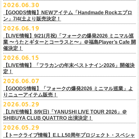
その他詳細：OFFICIAL SITE：
https://www.ishigaki-fes.jp/
2026.06.30
水音泉
☆最速先行受付スタート！
カラー：レッド , ブルー
済チケット
をお持ちの方はそのまま使用可能となります。
2026年
9月2日〜6日に開催される
スマイリー
原島さんのイベント
湯仲間販売所
https://eplus.jp/sf/detail/4579890001-P0030001P0030002?
【GOODS情報】NEWアイテム「Handmade Rockエプロ
素材：綿 100％
「SMILEY’S CONNECTION スマイリー原島 BIRTHDAY FESTIVAL
#いしがき2026
チケットぴあ
ン」7/4(土より販売決定！
P6=001&P1=0402&P59=1&block=true
サイズ：28 × 28 cm
6days ～ ハメチ a-GOGO CARNIVAL!!～」出演決定！
【チケットぴあにてご購入のお客様】
#いしがきミュージックフェスティバル
イープラス
その他詳細：イベントオフィシャルサイト
https://shelter35th.com/
生地：8重ガーゼふきん
2026.06.19
フラワーカンパニーズは
＜
day
２下北沢
CLUB Que
編＞
9月3日(木)下北沢
払戻方法は、
チケットの受取方法や支払方法などにより異なります。
7/4(土)「フォークの爆発2026 〜座って演奏するスタイルです〜」＠倉敷
ローチケ
問い合わせ：HOTSTUFF 050-5211-6077(平日12:00-18:00)
CLUB Queに出演致します。
下記 URL よりどの払戻方法になるのか確認してください。
【LIVE情報】9/21(月祝)「フォークの爆発2026 ミニマル巡
新渓園敬倹堂より、グッズにNEWアイテムが登場！
業 〜うたとギターとコーラスと〜」＠福島Player’s Cafe 開
http://t.pia.jp/guide/refund.
jsp
新たな企画「Handmade Rock」シリーズ第一弾として、初アイテム、エ
・11/1(日)名古屋クラブクアトロ OPEN 15:15 START 16:00 問：
催決定！
<お問合せ> チケットぴあ
http://t.pia.jp/help/
index.jsp
プロンを販売いたします！
JAIL HOUSE
2026.06.15
お料理の時だけでなく、お掃除やDIY作業の時など、いろんなシチュエー
チケットぴあ
【イープラスにてご購入のお客様】
ションでご利用いただけるおすすめアイテムです。
イープラス
【LIVE情報】「フラカンの年末ベストナイン2026」開催決
12/2(水)恵比寿LIQUIDROOMで開催される奥野
真哉さんの祝・還暦イベン
9/22(火祝)富山駅周辺5会場で開催されるサーキットフェス「back on live
払戻方法は、チケットの受取方法や支払方法により異なります。
ぜひチェックしてくださいね！
定！
ローチケ
トにフラワーカンパニーズの出演が決定！
FES 2026 能登半島災害復興支援」にフラワーカンパニーズの出演が決
詳細は下記の払戻方法チャートをご確認ください。
2026.06.07
グレートマエカワ、竹安堅一が参加するうつみようこ＆Yokoloco Bandも
定！
＜公演変更／延期 払戻方法確認チャート＞
＜全公演共通＞
【GOODS情報】「フォークの爆発2026 ミニマル巡業」よ
ハウスバンドとして参加いたします。
チケット完売となっておりました7/11(土)開催「
フォークの爆発2026 〜
出演する会場など詳細は後日発表となります。
払戻方法確認チャート
http://eplus.jp/
refund2/
チケット料金：前売￥5,700(税込/ドリンク代別途要)
りニューアイテム販売！
みんなで盛大にお祝いしましょう♪
座って演奏するスタイルです〜」岐阜・郡上八幡Club Layla 公演につき
質問に答えながらご自身の状況を確認してください。 適切な払戻方法を
※高校生以下は当日¥2,000キャッシュバック（当日年齢を証明できるも
まして、限定枚数となりますが＜立ち見席＞
2026.05.29
の追加販売を行うことが決
どうぞお楽しみに！
ご覧になれます。
の（学生証、保険証など）のご提示が必要となります）
6/8(月)からスタートする「フォークの爆発2026 ミニマル巡業 〜うたとギ
◎奥野真哉 還暦イベント “〜オクピンの笑って︕笑って︕︕ 60歳〜「君
定しました。
【LIVE情報】8/9(日)「YANUSHI LIVE TOUR 2026」＠
e+Q＆A ページ：
https://eplus.jp/qa/
チケット完売となっておりました7/5(日)開催「フォークの爆発2026 〜座
一般チケット発売日：8月8日(土)
ターとコーラスと〜」にて、ラッコシリーズのニューアイテムの販売が
◎「モンキーTシャツ」
はカンレキさ」”
◎「back on live FES」
SHIBUYA CLUB QUATTRO 出演決定！
って演奏するスタイルです〜」兵庫・神戸クラブ月世界 公演につきまし
決定！
価格：￥3,700(税込)
日時：2026年12月2日(水) 開場18:00 / 開演19:00
◎「フォークの爆発2026 〜座って演奏するスタイルです〜」
日程：2026年9月22日(火祝)
て、限定枚数となりますが＜2F立ち見席＞の追加販売を行うことが決定
2026.05.29
【ローソンチケットでご購入で、紙チケットをご選択のお
さらに、完売御礼となった「レッツけんこうアンブレラチャーム」（ラ
ボディ：ビッグシルエット
会場：恵比寿 LIQUIDROOM
7/11(土)岐阜・郡上八幡Club Layla 開場16:30/開演17:00
会場：
しました。
ンダム）がイエローver.で販売再開決定！
客様】
カラー：ホワイト、アシッドブルー、
[NEWカラー！]
サンドベージュ
【トークライブ情報】E.L.L50周年プロジェクト・スペシャ
チケット：
追加チケット＞立ち見席 ￥5,500（税込/ドリンク代別）
・富山MAIRO