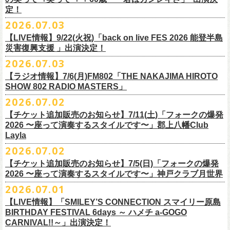
また払い戻しのご希望の方は、大変お手数ですが、来月8月末までに、
定！
福島県公演
・ファンクラブ優先でご購入の方は ヤングフラワーズ
開場15:30 開演16:00
2026.07.03
flocommail@youngflowers.jp まで
↓
【LIVE情報】9/22(火祝)「back on live FES 2026 能登半島
・プレイガイドでご購入の方は flowerotegami@gmail.com まで
災害復興支援 」出演決定！
◎フラワーカンパニーズ 「フラカンのクアトロツアー
ご連絡いただきますようお願い致します。
＜振替日程＞
2026.07.03
2026」
◎チャリティーグッズ「思いのチャーム」（*リフレクターチャーム）
ご来場くださる皆様はどうぞお気をつけて会場までいらしてください。
【ラジオ情報】7/6(月)FM802「THE NAKAJIMA HIROTO
■2026年12月18日（金） 鶴 5周⽬の47都道府県ツアー「鶴フェスへの
価格：各600円（税込）
11月1日、2日に@Zepp DiverCity Tokyoで開催されるSHELTER35周年を
SHOW 802 RADIO MASTERS」
道」福島県公演
・10/10(土)渋谷クラブクアトロ OPEN 16:15 START 17:00 問：ネ
カラー：白、緑、赤オレンジ
締めくくるファイナル2DAYSイベント「SHELTER 35th Anniversary
フラワーカンパニーズ メンバー、スタッフ一同
2026.07.02
開場18:30 開演19:00
クストロード
Finale ” ZeppがSHELTERになります ” 」のDAY2にフラワーカンパニーズ
■7月6日(月)14:00〜17:51 FM802「THE NAKAJIMA HIROTO SHOW 802
会場：福島県・OUTLINE 出演：鶴 / フラワーカンパニーズ
チケットぴあ
【チケット追加販売のお知らせ】7/11(土)「フォークの爆発
の出演が決定！
RADIO MASTERS」
9/19(土)開催「いしがきMUSIC FESTIVAL2026」に出演決定！
※開場開演時間が変更になります。ご注意ください。
イープラス
2026 〜座って演奏するスタイルです〜」郡上八幡Club
SHELTER35周年を締めくくるファイナルをサバシスターと一緒にお祝い
＊鈴木圭介、グレートマエカワ 生出演(17:00台出演予定）
今年はマチナカステージにてアコースティックライブの出演となりま
詳細：
https://afrock.jp/live/
21483/
ローチケ
Layla
させていただきます！
https://funky802.com/masters/
す。
2026.07.02
8/1(土)12:00よりチケット一般発売スタート！
・10/24(土)広島クラブクアトロ OPEN 16:15 START 17:00 問：キ
◎「SHELTER 35th Anniversary Finale ” ZeppがSHELTERになります ”
【チケット追加販売のお知らせ】7/5(日)「フォークの爆発
お待ちしております！
ーーーーーーーーーーー
ャンディー・プロモーション
DAY2」
2026 〜座って演奏するスタイルです〜」神戸クラブ月世界
＊振替公演にご来場が難しい方へ以下払い戻しのご案内です。
チケットぴあ
日時：2026年11月2日(月)
2026.07.01
◎「いしがきMUSIC FESTIVAL2026」
イープラス
会場：Zepp DiverCity Tokyo
日程：2026年9月19日(土)
【LIVE情報】「SMILEY’S CONNECTION スマイリー原島
ローチケ
＜払い戻し期間＞
出演：サバシスター、フラワーカンパニーズ
BIRTHDAY FESTIVAL 6days ～ ハメチ a-GOGO
会場：岩手県盛岡市盛岡城跡公園を中心に開催
チケット料金：オールスタンディング：¥3,935、２Ｆ指定：¥3,935 ※
7月13日 10:00～7月27日 23:59
◎「Handmade Rockふきん」
CARNIVAL!!～」出演決定！
チケット発売日：8月1日(土)12:00
・10/25(日)梅田クラブクアトロ OPEN 15:15 START 16:00 問：清
ドリンク代別 ※未就学児入場不可
価格：￥1,200(税込）
※TSURUKAI先行、
その他プレイガイドなどで4月19日福島公演のご購入