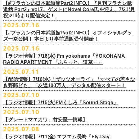
開中のフラカンの楽曲全曲レビュー企画「
フラカンの音楽目録」でボー
ください
◎｢802 Jungle Attack Vol.6 -フラカン武道館壮行会-｣
チケット発売日：9月27日(土)
【#フラカンの日本武道館Part2 INFO.】『月刊フラカン武
【お問い合わせ】
YOKOHAMA
1月17日(土) 長野CLUB JUNK BOX 16:30/17:00
ゲスト：TOSHI-LOW（BRAHMAN）
※上記サイズはあくまでも目安の寸法です
6 夜空の太陽
カル・
北島康雄をプロのライター陣に交じってreviewerに抜擢す
るなど、
https://www.tfm.co.jp/manyuki/
日時：9月2日(火)18:15 OPEN / 18:45 START
道館 Part2』vol.7、ゲストにNovel Core氏を迎え、7/21(月
プレイガイド：
SLUSH-PILE. 03-6451-0554
配信日時：8月24日（日）16:00 START（10分前より準備開始）
1月18日(日) 千葉LOOK 15:30/16:00
https://youtu.be/Z9wrtIqELqE
mc
四星球に対しての信頼度が絶大なフラカンメンバー。
とにかくお互いへ
祝)21時より配信決定！
会場：大阪 GORILLA HALL OSAKA
https://eplus.jp/sf/detail/
4383810001-P0030001
視聴URL：
https://live.nicovideo.
jp/watch/lv348512764
1月24日(土) 高知X-pt. 16:30/17:00
7 馬鹿の最高
の思いが溢れる1時間！
出演：
2025.07.16
＊本ライブの一部はプレミアム会員限定視聴となります。
1月25日(日) 広島SECOND CRUTCH 15:30/16:00
■vol.7
8 最高の夏
フラワーカンパニーズ
＊
全編視聴をご希望のかたはプレミアム会員にご登録（月額790円）をお
【#フラカンの日本武道館Part2 INFO.】オフィシャルグッ
1月27日(火) 四日市CLUB CHAOS 18:30/19:00
ゲスト：Novel Core
9 友達100万人
8月20日(水)21:00よりプレミア配信されます。
Conton Candy
願い致しま
す。
ズ一挙公開！ 本日より事前通販受付開始！
1月31日(土) 札幌近松 16:30/17:00
https://www.youtube.com/watch?
v=I8Zw-h9Anxg
10 ミント
TOSHI-LOW
＊タイムシフト視聴期間：2025年9月7日まで
2月4日(水) 下北沢シェルター 18:30/19:00
2025.07.16
11 ハイエース
開催を約１ヶ月後に控えたフラカンの日本武道館公演のチケットは
絶賛
ヒグチアイ
本番組はプレミアム会員の方ならタイムシフト視聴期間中に何度で
も、
2月14日(土) 大阪バナナホール 16:30/17:00
■vol.8
12 深夜高速
発売中！
【ラジオ情報】7/16(水) Fm yokohama「YOKOHAMA
MC：加藤真樹子（#FM802）
放送終了後に視聴することができます。 一般会員の方の場合は事前予約
2月15日(日) 岡山ペパーランド 15:30/16:00
ゲスト：四星球
mc
RADIO APARTMENT 「ふらっと、道草」」
合わせてお見逃しなく！
チケット発売スタート！
をする事で期間内にタイムシフト視
聴が可能ですが、リアルタイム視聴
2月21日(土) 別府Copper Raven 16:30/17:00
https://www.youtube.com/watch?
v=kVfyzG-tjOs
13 履歴書
2025.07.11
▼詳細はこちら
の際と同様、
全編の視聴にはプレミアム会員への加入が必要になりま
■7/16(水)22:00
～
23:30 Fm yokohama「YOKOHAMA RADIO
2月22日(日) 福岡CB 15:30/16:00
14 感情七号線
https://funky802.com/site/pickup_detail/7941
【配信情報】7/16(水)「ザッツオーライ」「すべての若さな
す。
APARTMENT
「ふらっと、道草」」
2月24日(火) 豊橋Club KNOT 18:30/19:00
15 星のブルペン
＜番組情報＞
き野郎ども」「友達100万人」デジタル配信スタート！
DJ:NakamuraEmi
2月28日(土) 新潟GOLDEN PIGGS BLACK 16:30/17:00
16 日々のあぶく
『月刊フラカン武道館 Part2』
ーーーーーーーーーーーーーーーーーーーーーーーーーーー
2025.07.10
https://www.fmyokohama.co.jp/
program/yra_furatto_michikusa
3月1日(日) 金沢AZ 15:30/16:00
17 虹の雨あがり
■vol.8
「HESOKURI」に収録「ザッツオーライ」「すべての若さなき野郎ど
◎「横浜ストーリー 〜武道館前の一撃〜」
＊鈴木圭介、グレートマエカワ コメントOA
3月7日(土) HEAVEN’S ROCKさいたま新都心 16:30/17:00
mc
【ラジオ情報】7/15(火)FMくしろ「Sound Stage」
7/23(水)よりSpotifyでフラワーカンパニーズのプレイリスト企画がスター
ゲスト：四星球
も」「友達100万人」が、7/16(水)より各音楽サービスにてデジタル配信
日時：8月24日(日)Open 15:30 / Start 16:00
3月14日(土) 仙台darwin 16:30/17:00
18 行ってきまーす
ト！
8月20日(水)21:00〜配信
スタート！
2025.07.10
会場：神奈川・F.A.D YOKOHAMA
■7月15日(金) 19:00〜 FMくしろ「Sound Stage」
19 ラッコ！ラッコ！ラッコ
本番URL：
同日リリースの新曲「ただいま実演中 / ピュアな匂いがチョイナチョイ
https://www.youtube.com/
watch?v=kVfyzG-tjOs
【グレートマエカワ、竹安堅一情報】
会場チケット：完売
＊鈴木圭介、グレートマエカワ コメントOA！
チケット料金：¥5,200(税込/整理番号付/
ドリンク代別途要)
20 人は人
①特設サイト
https://flowercompanyz.mixlist.app/
にて10曲をセレクトし
ナ」と合わせて、プリアドプリセーブが可能です。
※再放送：7月18日(金)15:00〜
2025.07.08
※全公演、高校生以下は当日¥2,000 キャッシュバック(当日年齢を証明で
21 最後にゃなんとかなるだろう
てプレイリストを作成
＊アーカイブ配信中！
ぜひお楽しみください！
きるもの(学生証、
保険証など)のご提示が必要となります)
富山MAIRO 25周年記念ライブにフラワーカンパニーズの出演が決定！
22 白眼充血絶叫楽団
【ラジオ情報】7/11(金) エフエム長崎「Fly-Day
②
#フラカンプレイリスト
をつけてXでシェア
■vol.0 番組スタート直前スペシャル