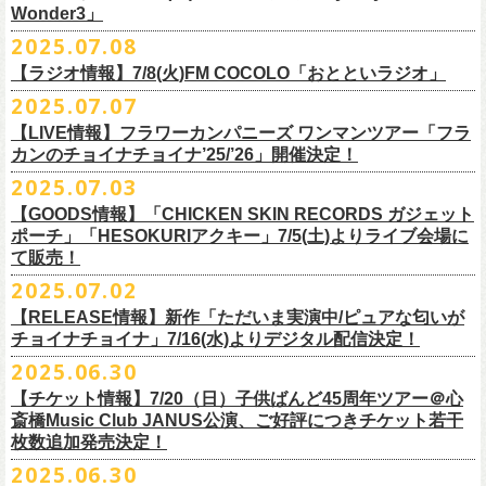
一般チケット発売日：
Wonder3」
③この
#フラカン
キャンペーンポストをリポストしてください
ゲスト：スキマスイッチ
◎7/16(水)デジタルリリース
10/25〜12/22公演＞8月30日(土)
◎「FUNKIST & RED JETS & MAIRO 25th Anniversary LIVE」
encore
2025.07.08
https://www.youtube.com/watch?
＊「ただいま実演中 / ピュアな匂いがチョイナチョイナ」
v=BR4CmNuGCLg&t=28
■7月11日(金) 14:00〜18:45 エフエム長崎「Fly-Day Wonder3」
1/17〜3/14公演＞10月18日(土)
日程：2025年10月5日(日) OPEN 16:00 START 16:25
EN1 涙よりはやく走れ
上記①②③を行って、キャンペーンへの応募が完了。
https://SPACESHOWERFUGA.lnk.
to/tadaima_pure
【ラジオ情報】7/8(火)FM COCOLO「おとといラジオ」
＊鈴木圭介、グレートマエカワ コメントOA！
会場：富山MAIRO
EN2 はぐれ者讃歌
抽選で、合計6名様にスペシャルグッズを
プレゼントいたします！
■vol.1
https://www.fmnagasaki.co.jp/program/wonder3/
2025.07.07
出演：フラワーカンパニーズ、FUNKIST、RED JETS、THE
EN3 真冬の盆踊り
■7月8日(火)18:00〜19:00 FM COCOLO「おとといラジオ」
ゲスト：加藤ひさし、古市コータロー(THE COLLECTORS)
＊「ザッツオーライ」
SANDMA（O.A）
【LIVE情報】フラワーカンパニーズ ワンマンツアー「フラ
＊鈴木圭介、グレートマエカワ コメントOA！
9/20(土)「フラカンの日本武道館 Part2 〜超・今が旬〜」開催に向け、た
https://www.youtube.com/watch?
https://SPACESHOWERFUGA.lnk.
v=kTtAgK2Iq4A&t=2345s
to/thatsallright
カンのチョイナチョイナ’25/’26」開催決定！
チケット料金：前売:¥5000 ※入場時別途ドリンク代¥600要
encore2
https://x.com/ototoi_radio
くさんの人にフラカンの魅力を届けてくださいね！
2025年9月20日(土)開催、フラワーカンパニーズ日本武道館ワンマンライ
プレイガイド：
https://eplus.jp/sf/detail/4369140001
EN4 NUDE CORE ROCK’N’ROLL
2025.07.03
ブ「フラカンの日本武道館 Part2 〜超・今が旬〜」オフィシャルグッズ
■vol.2
＊「すべての若さなき野郎ども」
スペシャルグッズ内容；
を一挙公開！
ゲスト：Hump Back
https://SPACESHOWERFUGA.lnk.
to/subetenowkasanakiyaroudomo
【GOODS情報】「CHICKEN SKIN RECORDS ガジェット
◎世界でひとつだけのフラカンオリジナルTシャツ（「フラカンの日本武
そして、本日より、事前通販受付をスタートいたします。
https://www.youtube.com/watch?
v=6XTayyWwFP0&t=6s
ポーチ」「HESOKURIアクキー」7/5(土)よりライブ会場に
道館 Part2」ライブ写真をプリント・デザインしたTシャツ）：1名様
て販売！
＊「友達100万人」
◎「フラカンの日本武道館 Part2」グッズ サイン入り（何が届くかはお
一部商品は製造に時間を要するため、7/22(火)より生産開始となります。
■vol.3
https://SPACESHOWERFUGA.lnk.
to/tomodachihyakumannin
2025.07.02
フラワーカンパニーズ 新作グッズが登場！
楽しみ）：5名様
それを踏まえ、【7/21(月祝)23:59まで】にご注文いただいた超早期ご購
ゲスト：根本要（スターダスト☆レビュー）
◎うつみようこ＆YOKOLOCO BAND
【RELEASE情報】新作「ただいま実演中/ピュアな匂いが
入対象の方には、確実にお届け＆超早期ご注文特典ステッカー（裏面に
https://www.youtube.com/watch?
v=OMoBtAjSn-w
日時：12/23(火)Open 18:00 / Start 19:00
チョイナチョイナ」7/16(水)よりデジタル配信決定！
充電器やケーブル、モバイルバッテリーなどまとめて持ち運びできる
※キャンペーン参加にはXアカウントが必要となります。
メンバーからのお礼メッセージ入り）をお付けいたします！
会場：京都磔磔
2025.06.30
「CHICKEN SKIN RECORDS ガジェットポーチ」、
※賞品の選択は出来ません。予めご了承ください。
■vol.4：山里亮太（南海キャンディーズ）
フラワーカンパニーズが20枚目のアルバム『正しい哺乳類』
を今年1月に
チケット料金：前売¥5000 / 当日¥5500
7/9(水)に発売する企画アルバム『HESOKURI ～オリジナルアルバム未収
【チケット情報】7/20（日）子供ばんど45周年ツアー＠⼼
7/22(火)以降のご注文＆公演当日ご購入の方にもなるべくお届けできるよ
https://youtube.com/live/_ipE-
Na37yY
リリースしたばかりの中、早くも新曲2曲を制作！
チケット取り扱い：
録集～』発売を記念した「HESOKURIアクキー」、
斎橋Music Club JANUS公演、ご好評につきチケット若干
★応募方法
う製作したいと思いますが、商品によって、場合によっては完売となる
そのタイトルは「ただいま実演中」と「
ピュアな匂いがチョイナチョイ
・磔磔店頭（販売中）
こちらの2種を
7/5(土)フラワーカンパニーズ アコースティック・ワンマ
枚数追加発売決定！
1.キャンペーン公式ページ
https://flowercompanyz.mixlist.app/
にアクセ
可能性がございます。ご希望の方はどうぞお早めにご注文ください！
■vol.5
ナ」。
・7/12(土)10:00〜7/24(木)23:59 イープラスプレオーダー
ンツアー 「フォークの爆発2025～座って演奏するスタイルです～」＠
喜
2025.06.30
スします。
ゲスト：大槻ケンヂ（筋肉少女帯/特撮/オケミス）
出来立てほやほやの今2曲をダブルAサイドシングルとして7/
16(水)にデジ
・8/9〜 一般発売（イープラス）