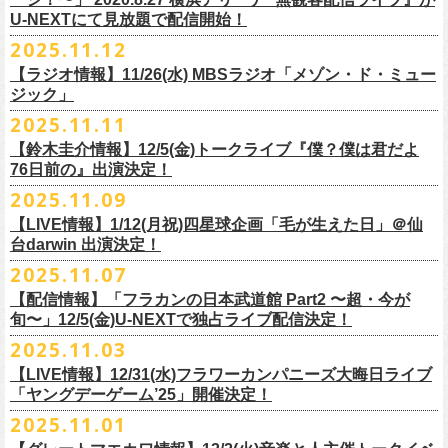
【当日】￥4500 (+2D)
1-4）
3日目12/28(日)、”年忘れ‼ レディクレSP 第3夜『レディクレ初参！フラ
U-NEXTにて見放題で配信開始！
12/21(日)、22(火)に開催するフラワーカンパニーズ ワンマンツアー「フ
【ホスト】MANABE “MR.PAN” TAKA SHI (THE NEATBEATS)／OKUNO
開催時間及び入場料：
カンとスキマのスペシャルバンド＜ザ・
ライターズ＞ ！』”と題し、スペ
ラカンのチョイナチョイナ’25/’26」の京都公演であり、年末恒例
磔
磔
2デ
2025.11.12
SHIN YA (SOUL FLOWER UNION)
2月6日（金）16:00～22:00, 前売り900円 当日1,200円
シャルなステージをお届けします！
イズの生配信が決定！
【ラジオ情報】11/26(水) MBSラジオ「メゾン・ド・ミュー
【お客様】増子直純 (怒髪天)／グレートマエカワ (フラワーカンパニーズ)
2月7日（土）11:00～21:00, 前売り1,200円 当日1,500円
どうぞお楽しみに〜
ジック」
【チケット発売】イープラス
2月8日（日）11:00～19:00, 前売り1,100円 当日1,400円
毎年恒例、ほぼ被りなしの京都磔磔2days、
お得になる2days通し視聴チ
鈴木圭介57歳の誕生日に恵比寿
LIQUIDROOMNにてワンマンライブ開催
2025.11.11
【イープラスURL】
https://eplus.jp/sf/detail/4446640001-P0030001
◎「FM802 ROCK FESTIVAL RADIO CRAZY 2025」
ケットの販売もあり！
■11月26日(水)深夜25:30〜 MBSラジオ「メゾン・ド・ミュージック」
決定！
【チケット発売日】12/6 10:00〜
【鈴木圭介情報】12/5(金)トークライブ『僕？僕は君だよ
チケット：
https://eplus.jp/sf/
detail/4430060001-P0030001
LIVE HOUSE Antenna -BEYOND ZERO Garage-
アーカイブ視聴も両日12/30(火)23:59まで可能です（
チケットのご購入は
＊鈴木圭介、グレートマエカワが11月の４週目パーソナリティを担当
76日前の』出演決定！
＊椅子席となります
12月28日(日)16:35〜 -
同日19:00まで）。
https://www.mbs1179.com/mm/
◎フラワーカンパニーズ・ワンマンライヴ
「フラカンの日本武道館 Part2 〜超・今が旬〜」の映像作品が
出店ビール会社：
年忘れ‼ レディクレSP 第3夜
2025.11.09
〜鈴木圭介誕生日「初めまして、57歳」〜
12/5(金)19:00よりU-NEXTにて配信されることを記念して、過去のライブ
渥美半島醸造
『レディクレ初参！フラカンとスキマのスペシャルバンド＜ザ・
ライタ
視聴チケット発売スタート！
【LIVE情報】1/12(月祝)四星球企画「毛が生えた日」＠仙
日時：2026年4月30日(木) 開場18:15／開園19:00
映像４作品が同じくU-NEXTで配信決定！
ISEKADO
ーズ＞ ！』
どうぞ、お楽しみに！
台darwin 出演決定！
会場：恵比寿
LIQUIDROOM
West Coast Brewing
出演：ザ・ライターズ（フラワーカンパニーズ＋スキマスイッチ）
チケット料金：前売り¥5,700(税込/整理番号付/ドリンク代別途要) *記念バ
2025.11.07
先日配信された「フラカンの横浜アリーナ -リモートライヴ編- 〜生き続
OGA BREWING
イベントオフィシャルサイト：
https://radiocrazy.fm/
◎フラワーカンパニーズ ワンマンツアー「フラカンのチョイナチョイ
ッヂ付
けてる事は最大のメッセージ！〜」 2020.8.27 横浜アリーナ *無観客配信
【配信情報】「フラカンの日本武道館 Part2 〜超・今が
オラホビール
「フラカンの日本武道館 Part2 〜超・今が旬〜」の映像作品が
ナ’25/’26」
JUN SKY WALKER(S) TOUR 2026 “READH TO GO”の対バンシリーズ＜
一般チケット発売日：2026年3月15日(日)10:00
旬〜」12/5(金)U-NEXTで独占ライブ配信決定！
ライブに続く第2弾として、
「フラカンの日本武道館 Part2 〜超・今が旬〜」の映像作品が
Kakegawa Farm Brewing
12/5(金)19:00よりU-NEXTにて配信されることを記念して、
過去のライブ
12月21日(日) 開場15:30/開演16:00 〜竹安56〜 ＊会場チケット完売
狼煙上がる時＞7/12(日)名古屋公演にフラワーカンパニーズの出演が決定
ネクストロード 03-5114-7444（平日14:00〜18:00）
本日11月27日(木)正午より『フラワーカンパニーズ「ゾロ目だョ全員集
12/5(金)19:00よりU-NEXTにて配信されることを記念して、過去のライブ
2025.11.03
KANKIKU BREWERY
映像４作品が同じくU-NEXTで配信決定！
12月22日(月) 開場18:30/開演19:00 フラカンのロックンロール大会 ＊
しました！
合!〜フラカン33年、野音99年〜」2022.9.23 日比谷野外大音楽堂』の配
映像４作品が同じくU-NEXTで配信決定！
京都醸造
会場チケット(5,200円) 残り僅か
【LIVE情報】12/31(水)フラワーカンパニーズ大晦日ライブ
信が開始しました！
CRAFT
BANK
第1弾として、本日11月20日(木)正午より『「フラカンの横浜アリーナ -リ
「ヤングデーゲーム’25」開催決定！
＊生配信詳細
◎JUN SKY WALKER(S) TOUR 2026 ”READH TO GO”＜狼煙上がる時＞
U-NEXT月額会員の方は、追加料金なくお楽しみいただけます。
先日配信された「フラカンの横浜アリーナ -リモートライヴ編- 〜生き続
CRAFT
BEER BASE
モートライヴ編- 〜生き続けてる事は最大のメッセージ！〜」
＜アーカイブ視聴期間：〜2025/12/30(火)23:59まで（※
2日間共通 ）＞
日時：2026年7月12日(日) 開場16:45/開演17:30
2025.11.01
けてる事は最大のメッセージ！〜」 2020.8.27 横浜アリーナ *無観客配信
CRAFTROCK BREWING
2020.8.27 横浜アリーナ *無観客配信ライブ』の配信が開始しました！
視聴チケット料金：
会場：名古屋Ellectric Lady Land