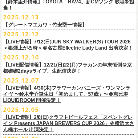
※高校生以下は当日¥2,000キャッシュバック（
当日年齢を証明できるも
ミスター小西(Vo)
当日あらゆる角度から切り取った写真を贅沢にまとめた72ページのフォ
【鈴木圭介情報】TOYOTA「RAV4」新CMソング 歌唱を担
配信日：2025年12月30日(火)正午
の（学生証、保険証など）
のご提示が必要となります）
ザ50回転ズとの対バンツアーが決定！
当！
奥野真哉(Key)
トブックも同梱したスペシャルパッケージ仕様で販売致します。
視聴料：U-NEXT月額会員視聴無料配信URL：
https:
一般チケット発売日：3月8日(日)
「フラカンと行くザ50回転ズの故郷巡りツアー！」と題し、ザ50回転ズ
中森泰弘(G)
2025.12.13
//t.unext.jp/r/flowercompanyz
TOYOTA「RAV4」の新CMソングの歌唱を鈴木圭介が担当
！
のメンバーの故郷、堺、出雲、徳島を２バンドで巡ります！
竹安堅一(G)
フラカンのweb shop「ニワトリ堂」、そして1/31(土)札幌公演よりフラカ
【グレートマエカワ・竹安堅一情報】
2025年12月17日発売とともに新作CMが公開され
ました。
◎「フォークの爆発2026 〜座って演奏するスタイルです〜」
4月4日(土) ,5日(日)に開催される「WALK INN FES! 2026 IN 桜島」にフ
グレートマエカワ(B)
ンのライブ会場にて販売がスタート！
＊以下過去ライブ作品も配信中
ナレーションも担当しております。
2025.12.12
7/4(土)岡山・倉敷新渓園敬倹堂 16:30/17:00 問：キャンディープロモ
ラワーカンパニーズの出演が決定！
一般チケット発売は1月31日。
クハラカズユキ(Dr)
完全生産限定盤のため売り切れ次第販売終了。どうぞお早めに！
『Maximum Top Beat!!』
◎「フラカンの横浜アリーナ -リモートライヴ編- 〜生き続けてる事は最
ぜひチェックしてください！
ーション岡山
どうぞお見逃しなく！
【LIVE情報】7/12(日)JUN SKY WALKER(S) TOUR 2026
フラワーカンパニーズが不定期で行なっている２マンライブ企画「シリ
チケット料金：前売¥5,500(税込/ドリンク代別途要/整理番号付)
3rd Anniversary of Top Beat Club
大のメッセージ！〜」 2020.8.27 横浜アリーナ *無観客配信ライブ
7/5(日)兵庫・神戸クラブ月世界 15:30/16:00 問：清水音泉
＜狼煙上がる時＞＠名古屋Ellectric Lady Land 出演決定！
◎「WALK INN FES! 2026 IN 桜島」
ーズ・人間の爆発」、SCOOBIE Dを迎え、2026年5月に奈良と岐阜での
チケット発売日：2/11(水・祝)
商品詳細：
うつみようこ＆Yokoloco Band “ワンマン！”
◎「ゾロ目だョ全員集合!〜フラカン33年、野音99年〜」
2022.9.23 日比
7/11(土)岐阜・郡上八幡Club Layla 16:30/17:00 問：クラブレイラ
日付：4月4日(土) ,5日(日) ※日割り発表は後日となります
◎「フラカンと行くザ50回転ズの故郷巡りツアー！」
開催が決定！
問い合わせ：十三GABU
LIVE Blu-ray+CD『フラカンの日本武道館 Part2 ～超・今が旬～』
2025.12.10
【公演日】2026/2/5 (木)
3月26日(木)＠KT ZEPP YOKOHAMAで開催される「PON pre WALK
谷野外大音楽堂
7/19(日)東京・有楽町I’M A SHOW 15:15/16:00 問：ネクストロード
会場：南栄リース桜島広場(桜島多目的広場野外ステージ)
日時：2026年4月9日(木) 18:30 OPEN / 19:00 START
内容：Blu-ray+2CD+LIVE PHOTO BOOK(72p） *三方背BOX仕様
【会場】荻窪 TOP BEAT CLUB
THIS WAY〜12年目でも終わらない青春の歌〜」にフラワーカンパニーズ
【LIVE配信情報】12/21(日)22(月)フラカンの年末恒例＠京
◎ フラワーカンパニーズ「神さまツアー」～年末恒例磔磔2デイズ～ 1
8/1(土)福岡・門司BRICK HALL 16:30/17:00 問：ブリックホール
出演：
会場：大阪・堺ファンダンゴ
2025年もお互いに充実のライブを展開してきた両者によるガチンコ対バ
◎フラカン＆ヨコロコ合同企画「俺たちのザ・ベストテン2026」東京編
価格：¥11,000(税込)
【開場/開演】19:00 / 19:30
の出演が決定しました！
都磔磔2daysライブ、生配信決定！
日目 2023.12.13 京都磔磔
8/2(日)福岡・門司BRICK HALL 15:30/16:00 問：ブリックホール
ーゲストアーティスト
出演：フラワーカンパニーズ、ザ50回転ズ
ン、熱すぎるステージになること必至！
【昭和の歌番組を代表する『ザ・ベストテン』のトリビュートLIVE。
発売日：2026年1月30日
【出演】うつみようこ＆Yokoloco Band
本日よりチケット最速先行受付も開始！
2025.12.07
2026年4月18日(土)岩手県二戸市九戸城跡で開催される、結成10周年を迎
◎ フラワーカンパニーズ「神さまツアー」～年末恒例磔磔2デイズ～ 2
チケット料金：5,500円（税込/整理番号付/ドリンク代別）
HEY-SMITH / RHYMESTER / バックドロップシンデレラ / KALMA / 打首
チケット料金：前売り 5,000円(ドリンク代別途)
一般チケット発売は3月8日。
数々の昭和歌謡のカヴァーだけの一夜】
販売場所：フラワーカンパニーズweb shop「ニワトリ堂」
【前売】5,000円 (+1D）
お見逃しなく〜
えるSaToMansion主催のイベント【南部事変 2026】にフラワーカンパニ
日目 2023.12.14 京都磔磔
【LIVE情報】4/30(木)フラワーカンパニーズ・ワンマンラ
※7/4＠倉敷はドリンク代なし、7/19＠東京は全席指定
獄門同好会 / 友部正人 / bacho / THE BOYS&GIRLS
※整理番号あり
どうぞお見逃しなく！
日時：5/19(火)開場18:30／開演19:00
（https://flowercompanyzinc.stores.jp/）、フラワーカンパニーズ ライブ
【当日】5,500円 (+1D）
ーズの出演が決定しました！
イヴ 〜鈴木圭介誕生日「初めまして、57歳」〜＠恵比寿
※高校生以下は当日¥2,000キャッシュバック（
当日年齢を証明できるも
/ SOIL&”PIMP”SESSIONS / フラワーカンパニーズ / SIX LOUNGE / THE
※小学生以上有料、未就学児童入場不可
会場：東京・荻窪TOP BEAT CLUB
会場
【発売場所】イープラス／Peatix
◎「PON pre WALK THIS WAY〜12年目でも終わらない青春の歌〜」
LIQUIDROOM 開催決定！
■U-NEXT問い合わせ：
https://help.
unext.jp/info-video/detail/
info403b
の（学生証、保険証など）
のご提示が必要となります）
FOREVER YOUNG / ENTH / Hump Back / The Birthday (クハラカズユ
チケット発売：2026年1月31日(土)午前10時～
◎フラワーカンパニーズpresents『シリーズ・
人間の爆発』
出演：
※完全生産限定盤のため、生産分完売次第販売終了
【一般発売日】12/13 10:00〜
日時：2026年3月26日(木) 開場17:30 / 開演18:30
◎SaToMansion 10th anniversary festival【南部事変 2026】
2025.12.05
一般チケット発売日：3月28日(土)
キ, ヒライハルキ, フジイケンジ)
イープラス
https://eplus.jp/sf/detail/
4450790001-P0030001
日時：5月30日(土) 開場 16:30 / 開演 17:00
真城めぐみ(Vo)
【イープラス URL】
https://eplus.jp/sf/detail/4450650001-P0030001
会場：KT ZEPP YOKOHAMA
▼CM 概要
日時：2026年4月18日(土) 開城 10:00 / 閉城 17:30 予定
ー鹿児島アーティスト
会場：奈良NEVER LAND
うつみようこ(Vo)
【LIVE情報】2/8(日)クラフトビールフェス「スペントグレ
【Peatix URL】
https://peatix.com/event/4740570
出演：Hump Back/四星球/フラワーカンパニーズ … and more!!
TOYOTA RAV4「LOVE FOREVER」篇
会場：岩手県二戸市九戸城跡
https://www.city.ninohe.lg.jp/info/335
人性補欠 / Tonto / その日暮らし / 花想い / Noisy Laf / 椿井紗代 / Wiθ /
日時：2026年4月11日(土) 16:30 OPEN / 17:00 START
出演：フラワーカンパニーズ/SCOOBIE DO
鈴木圭介(Vo)
イン Presents JAPAN BREWERS CUP 2026」＠横浜大さ
【入場順】1.イープラス 2.Peatix
チケット料金：¥5,0OO(1F立ち見)¥6,0OO 1Drink別(2F指定席)
＊TOYOTA「RAV4」オフィシャルサイト：
https:/
/toyota.jp/rav4/
その他詳細：SaToMansion 公式サイト：
https://satomansion.com/
Poly lism / DJ Msize /ともそだちBAND / +オーディショングランプリ
ん橋ホール 出演決定！
会場：島根・出雲アポロ
チケット料金：前売り¥5.200(税込/D別/整理番号付)
ミスター小西(Vo)
2026年2月 「初恋の嵐 西山達郎生誕祭～初恋の嵐 カモンアゲイン!2026
【問】TOP BEAT CLUB 03-6913-5433 info@topbeatclub.com
※1Drink別
竹原ピストルさん（バンド編成）との対バンライブが決定！
ーー
出演：フラワーカンパニーズ、ザ50回転ズ
一般チケット発売日：2026年3月8日(日)
奥野真哉(Key)
～」開催ゲストボーカルとして、