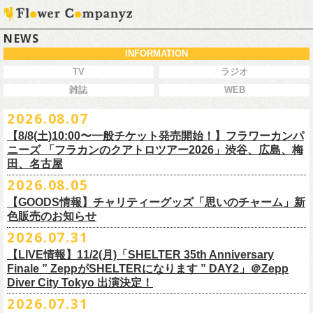
NEWS
INFORMATION
TV
ラジオ
雑誌
WEB
2026.08.07
【8/8(土)10:00〜一般チケット発売開始！】フラワーカンパ
ニーズ 「フラカンのクアトロツアー2026」渋谷、広島、梅
田、名古屋
2026.08.05
今秋開催！自身初となるクラブクアトロ・ワンマンツアー、8/8(土)一般
【GOODS情報】チャリティーグッズ「思いのチャーム」新
チケット発売がスタート！
色販売のお知らせ
どうぞお早めに〜
2026.07.31
【LIVE情報】11/2(月)「SHELTER 35th Anniversary
チャリティーグッズ「思いのチャーム」（リフレクターチャーム）の再
Finale ” ZeppがSHELTERになります ” DAY2」＠Zepp
販が決定致しました。
Diver City Tokyo 出演決定！
白、緑、赤オレンジの３つの新色展開で、
2026.07.31
8/23(日)フラワーカンパニーズ ワンマンライブ「横浜ストーリー2026」