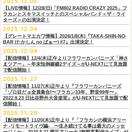
2025.12.05
※入場制限:4歳以上チケット必要
■チケット先行発売
チケット料金：前売り 5,000円(ドリンク代別途)
問い合わせ：奈良NEVER LAND
http://nara-neverland.
com/pc/info.html
中森泰弘(G)
鈴木圭介に出演が決定！
※チケット整理番号付き
【LIVE情報】12/28(日)「FM802 RADIO CRAZY 2025」フ
◎竹原
ピストル“
竹原
ピストルとフラワーカンパニーズのツーマンライブ”
・イープラス 12/29 12:00~
※整理番号あり
竹安堅一(G)
＊チケット最速先行受付：2026年12月22日(月)20:00〜
ラカンとスキマスイッチとのスペシャルバンド＜ザ・ライ
日時：2026年2月18日（水）OPEN 18:15/START 19:00
・WALK INN STUDIO！099-296-9888
※小学生以上有料、未就学児童入場不可
日時：5月31日(日) 開場 15:30 / 開演 16:00
グレートマエカワ(B)
◎「初恋の嵐 西山達郎生誕祭～初恋の嵐 カモンアゲイン!2026～」
ターズ＞の出演決定！
https://eplus.jp/pon-walkthisway/
会場：渋谷duo MUSIC EXCHANGE
・CAPARVOプレガイド 099-227-0337
チケット発売：2026年1月31日(土)午前10時～
会場：岐阜柳ヶ瀬ANTS
クハラカズユキ(Dr)
日時：2026年2月11日（祝）17:00開場 / 17:30開演
2025.12.04
出演：
竹原
ピストル、フラワーカンパニーズ
・イープラス
https://eplus.jp/sf/
detail/4450820001-P0030001
出演フラワーカンパニーズ/SCOOBIE DO
チケット料金：前売¥5,500(税込/ドリンク代別途要/整理番号付)
会場：東京新代田FEVER
問合せ：HOT STUFF PROMOTION 03-5720-9999(平日12:00〜18:00)
竹原ピストルBand Member：
【グレートマエカワ情報】2026/1/8(木)『TAKA-SHIN-NO-
その他詳細：オフィシャルホームページ
・出雲アポロ店頭
チケット料金：前売り¥5.200(税込/D別/整理番号付)
チケット発売日：2/11(水・祝)
出演：初恋の嵐
G・外園一馬
BAR (たかしん no ばぁー) #7』出演決定！
http://ongaku-heiya.com/
walkinnfes/
一般チケット発売日：2026年3月8日(日)
問い合わせ：TOP BEAT CLUB
【ゲストミュージシャン】
B・佐藤慎之介
2025.12.04
日時：2026年4月12日(日) 15:30 OPEN / 16:00 START
問い合わせ：柳ヶ瀬アンツ
http://www.
ants69.com/information.html
guitar : 木暮晋也（Hicksville）/玉川裕高 key : 高野勲
MR.PAN (THE NEATBEATS) と奥野真哉 (SOUL FLOWER UNION)がホス
Dr・伊藤哲平
オフィシャルSNS
会場：徳島GRINDHOUSE
【ゲストボーカル】
【配信情報】12/4(木)正午よりフラワーカンパニーズ「神さ
トを務める大人気BAR、『TAKA-SHIN-NO-BAR (たかしん no ばぁー)』
Key・斎藤渉
・X：@WalkInnFes
出演：フラワーカンパニーズ、ザ50回転ズ
鈴木圭介（フラワーカンパニーズ）
まツアー」～年末恒例磔磔2デイズ～がU-NEXTにて見放題
が次回は新春1月にオープン！お客様(ゲスト)を迎えてたっぷりと根掘り
2026年2月6日(金)～8日(日)
に横浜大さん橋ホールで開催する日本最大の
チケット料金：スタンディング¥6,600（整理番号付き、税込、
ドリンク
・Instagram：walkinnfes
チケット料金：前売り 5,000円(ドリンク代別途)
で配信開始！
安部コウセイ（HINTO,スパルタローカルズ）
葉掘り、口外無用の大爆笑トークをお届けする名トークイベント！
クラフト
ビールフェス
【スペントグレイン Presents JAPAN BREWERS
別）
※整理番号あり
岩崎慧（セカイイチ）
2025.11.27
(ゲストを迎えての想い出ソング・セッション・コーナーもあり！？)
CUP 2026】にフラワーカンパニーズの出演が決定！
一般発売日：未定
※小学生以上有料、未就学児童入場不可
チケット料金：6500円+D代
こちらのイベントにグレートマエカワが出演致します。
フラカンの出演は2/8(日)のみとなります。
【配信情報】11/27(木)正午より『フラワーカンパニーズ
問合せ：SOGO TOKYO ☏03-3405-9999 (月-土 12:00～13:00 / 16:00～
チケット発売：2026年1月31日(土)午前10時～
チケット発売日：12/20（土） 正午（12時）
「ゾロ目だョ全員集合!〜フラカン33年、野音99年〜」
19:00 ※日曜・祝日を除く)
イープラス
https://eplus.jp/sf/detail/
4450640001-P0030001
チケット受付url：
https://t.livepocket.jp/e/cimv1
2022.9.23 日比谷野外大音楽堂』がU-NEXTにて見放題で配
『TAKA-SHIN-NO-BAR (たかしん no ばぁー) #7』
どうぞお楽しみに！
信開始！
新春初笑い！今年も(は)良い年 2026！
【日程】2026/1/8 (木)
■スペントグレイン Presents JAPAN BREWERS CUP 2026
2025.11.20
年末恒例FM802主催のロック大忘年会「FM802 ROCK FESTIVAL RADIO
【会場】荻窪 TOP BEAT CLUB
開催日時：2026年2月6日（金）～8日（日） ＊フラワーカンパニーズの
CRAZY 2025」の「LIVE HOUSE Antenna -BEYOND ZERO Garage-」に
【配信情報】11/20(木)正午より『「フラカンの横浜アリー
【開場／開演】19:00／19:30
出演は2/8(日)
フラワーカンパニーズとスキマスイッチによるスペシャルバンド＜ザ・
ナ -リモートライヴ編- 〜生き続けてる事は最大のメッセ
【前売】￥4000 (+2D)
開催地：横浜大さん橋ホール（〒231-0002 神奈川県横浜市中区海岸通1-
ライターズ＞が登場！
ージ！〜」 2020.8.27 横浜アリーナ *無観客配信ライブ』が