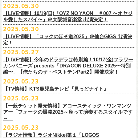
公演を直前に控えた9月3日(水)、
トークイベントを開催！
12月14日(日) 弘前KEEP THE BEAT 15:30/16:00
2025.05.30
7月21日(月祝)21:00より配信されます。
■内容：サイン会＋トークショー
泉 info@shimizuonsen.com
12月21日(日) 京都磔磔 15:30/16:00
8/24(日)F.A.D YOKOHAMAにて開催する「横浜ストーリー 〜武道館前の
【LIVE情報】10/19(日)「OYZ NO YAON ＃007 〜オヤジ
会場は登録有形文化財に指定されている京都・
紫
明
会館
にて、
2024年4月
12月22日(月) 京都磔磔 18:30/19:00
一撃〜」の一般チケットが本日6/29(日)10:00より発売開始！
フラカンの日本武道館公演のチケットは絶賛発売中。
を愛したスパイ〜」＠大阪城音楽堂 出演決定！
<イベント参加方法>
出演：子供バンド、怒髪天、フラワーカンパニーズ
よりスタートし今年2年目に突入した京都・α-
STATIONのフラワーカンパ
2026年
合わせてお見逃しなく！
電子チケットで対象商品をご予約ご購入いただいたお客様は先着にてイ
チケット料金：前売り オールスタンディング ￥6,900-（整理番号付/別途
10年ぶり2回目となる日本武道館公演『フラカンの日本武道館 Part2 〜
2025.05.30
ニーズのレギュラー番組「
CHARMING BONGO」の公開収録を兼ねて行
1月17日(土) 長野CLUB JUNK BOX 16:30/17:00
9/20(土)「フラカンの日本武道館 Part2 〜超・今が旬〜」まで１ヶ月を切
ベントにご参加いただけます。
ドリンク代）
超・今が旬〜』を開催するフラワーカンパニーズが、今年1月より月１配
われます。
【LIVE情報】「ロックのほそ道2025」＠仙台GIGS 出演決
1月18日(日) 千葉LOOK 15:30/16:00
ったタイミングでのワンマンライブ！
＜番組情報＞
※入場は整理番号順でのご入場となります
信のYouTube番組『月刊フラカン武道館 Part2』をスタート、6回目のゲ
定！
1月24日(土) 高知X-pt. 16:30/17:00
武道館とともに、お待ちしております
『月刊フラカン武道館 Part2』
※規定枚数に達し次第受付は終了させていただきますので予めご了承く
ストとして、TOSHI-LOW（BRAHMAN）の出演が決定！
◎『フラカンのチャーミングなトークライヴ in 京都 – public recording
2025.05.27
1月25日(日) 広島SECOND CRUTCH 15:30/16:00
■vol.7
ださい。
7/20(日)大阪公演追加チケット▼先着受付[e+]
on a radio program「CHARMING BONGO」-』
1月27日(火) 四日市CLUB CHAOS 18:30/19:00
◎「横浜ストーリー 〜武道館前の一撃〜」
ゲスト：Novel Core
【LIVE情報】今年のドラデラは特別編！10/17(金)フラワー
※ご購入されたご本人様のみご参加可能になります。分配や譲渡はでき
販売期間：7/1(⽕) 19:00 〜 7/19(⼟) 23:59
番組スタート直前スペシャルのvol.0としてスキマスイッチ、第１回目の
日時：2025年9月3日(水) OPEN 18:30 / START 19:00
1月31日(土) 札幌近松 16:30/17:00
日時：8月24日(日)Open 15:30 / Start 16:00
カンパニーズ presents「DRAGON DELUXE 2025〜特別
7月21日(月祝)21:00〜配信
ませんので、予めご了承ください。
https://eplus.jp/kodomoband/
ゲストとしてTHE COLLECTORSの加藤ひさし(vo)と古市コータロー(g)、
会場：京都・
紫
明
会館
2月4日(水) 下北沢シェルター 18:30/19:00
会場：神奈川・F.A.D YOKOHAMA
編〜」【俺たちのザ・ベストテンPart2】開催決定！
本番URL：
https://www.youtube.com/
watch?v=I8Zw-h9Anxg
フラワーカンパニーズが、
結成以来発表してきた楽曲を6人のreviewerた
※未就学児のお子様のご同伴をご希望の場合は、1名のみ同伴可能です。
第２回目にHump Back、第３回目はスターダスト☆レビューの根本要、
出演：フラワーカンパニーズ
2月14日(土) 大阪バナナホール 16:30/17:00
チケット料金：前売 ¥5,200(税込/整理番号付/ドリンク代別途要)
2025.05.23
ちによるレ
ビューとともに紹介する企画「フラカンの音楽目録」がスタ
ただし、座席のご用意はできませんので、同伴される方のお膝の上にお
第４回目は南海キャンディーズの山里亮太、そして第５回目は大槻ケン
入場料：1500円(税込/整理番号付自由席/
ドリンク代別途要)
2月15日(日) 岡山ペパーランド 15:30/16:00
前売￥5,200（税込、ドリンク代別、オールスタンディング）
ート！
座りいただきます。予めご了承ください。
ヂを招きお届けしてきた今番組（全回アーカイブ配信中）、第６回目と
【TV情報】KTS鹿児島テレビ『見っどナイト』
チケット発売日：6月29日(日)17:00〜
2月21日(土) 別府Copper Raven 16:30/17:00
※高校生以下は当日￥2,000キャッシュバック （当日年齢を証明できるも
＊アーカイブ配信中！
自他共に認めるライブマスターとして一年中ライブで全国を回りな
が
お席が必要な場合は、イベント参加券が必要です。
なる今回のゲストは、BRAHMANのボーカル・TOSHI-LOWを招聘。
プレイガイド：Live Pocket
https://t.livepocket.jp/e/flowercompanyz
2025.05.23
2月22日(日) 福岡CB 15:30/16:00
の(学生証、保険証など)のご提示が必要となります）
■vol.0 番組スタート直前スペシャル
■5月24日(土)25:15〜 25:45 KTS鹿児島テレビ『見っどナイト』
ら、コンスタントに楽曲を製作、新作を発表し、
今年1月には20枚目とな
▼詳細は下記ローソンチケットサイトをご確認ください。
9/20(土)開催「フラカンの日本武道館Part2 〜超・今が旬〜」グッズにつ
2月24日(火) 豊橋Club KNOT 18:30/19:00
一般発売日:6月29日(日)
【一般チケット発売情報】アコースティック・ワンマンツ
ゲスト：スキマスイッチ
https://www.kts-tv.co.jp/program/midnight/
るオリジナルアルバム『正しい哺乳類』
をリリース、これまで発表して
きまして、今回9/20までにお届け予定で、通販での事前販売受付（7月中
フラカン2度目の武道館開催を反対だと言い放つTOSHI-LOW、フラカン
アー「フォークの爆発2025～座って演奏するスタイルです
2月28日(土) 新潟GOLDEN PIGGS BLACK 16:30/17:00
プレイガイド：
フラワーカンパニーズがこれまでに発表した配信限定楽曲、数々のアー
https://www.youtube.com/watch?
v=BR4CmNuGCLg&t=28s
＊3/15(土)正しい哺乳類ツアー2025」＠鹿児島 SR HALL公演の模様が２
きた曲は300曲以上になります。
【特典会内容】
旬頃〜開始予定）を準備しております。
メンバーは番組終了までにTOSHI-LOWを納得させられるか?!
～」
3月1日(日) 金沢AZ 15:30/16:00
チケットぴあ
ティストトリビュート盤に参加した楽曲、シングル・カップリングに収
週にわたってオンエア！
その代表として 2004 年に誕⽣した「深夜⾼速」は、本当にたくさんの⽅
■トーク＆サイン参加券（1冊券）：トークショー＋サイン会
6月18日(水)21:00よりプレミア公開される。
3月7日(土) HEAVEN’S ROCKさいたま新都心 16:30/17:00
イープラス
録された楽曲など、現在入手困難となっているオリジナルアルバム未収
2025.05.23
■vol.1
にカバーしていただき、近年では CM にも起⽤されるなど、頼もしいフ
それに先がけた超先行販売として、フラカンのオリジナル・オーバーオ
3月14日(土) 仙台darwin 16:30/17:00
ローチケ
録楽曲をコンパイルした企画アルバム『HESOKURI ～オリジナルアルバ
ゲスト：加藤ひさし、古市コータロー(THE COLLECTORS)
ラカンの顔になってくれていますが、その他にも聴く⼈それぞれにとっ
※出演者との握手や接触はNGとさせて頂きます。
【ラジオ情報】ラジオNikkei第１「LOGOS
ールの販売が決定！
フラカンの日本武道館公演のチケットは絶賛発売中。