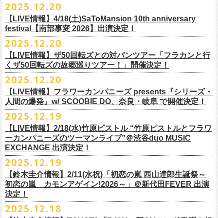
【発売場所】イープラス／Peatix
2025.12.20
(奥野真哉、グレートマエカワ)
ちしております。
5月、東京・荻窪TOP BEAT CLUB、さらに待望の初の大阪・十三GABU
す！〉の開催決定！
【イープラス URL】https://eplus.jp/sf/detail/4461090001-P0030001
今年は、通常のアコースティック・スタイル「〜
座って演奏するスタイ
ゲストDJ:OKA-T／SAKI／HYNG
と、2公演での開催となる。
【LIVE情報】4/18(土)SaToMansion 10th anniversary
【Peatix URL】https://peatix.com/event/4782289
U-NEXTにて独占ライブ配信された9月20日(土)開催の日本武道館公演『フ
ルです〜」でのライヴに加え、
新たな試みとして歌とアコースティック
18:00〜
◎「Mobstyles presents KOKOKARA」
ベストテン世代による、ベストテン世代のための、そしてベストテン世
festival【南部事変 2026】出演決定！
【発売日】1/13 18:00
ラカンの日本武道館 Part2 〜超・今が旬〜』の模様が、12/30(火)正午よ
ギター一本とコーラスと小
物の楽器などで構成するライヴ「ミニマル巡
¥3,000(ドリンク別)
日時：2026年3月20日(金祝) 開場16:00 / 開演 17:00
代じゃなくてもきっと楽しんでいただける、懐かしくも新鮮でとびきり
2025.12.20
【問】TOP BEAT CLUB 03-6913-5433
り再びU-NEXTにてアーカイブ配信スタート！
業 〜うたとギターとコーラスと〜」の２形態で開催いたします。
予約メールアドレス
会場：釜石市民ホール TETTO ホールA（〒026-0024 岩手県釜石市大町
贅沢なステージショウ！
【LIVE情報】ザ50回転ズとの対バンツアー「フラカンと行
okumasa.hrsm@gmail.com
1-1-9）
今年はどんな選曲＆ランキングになるのか！？
くザ50回転ズの故郷巡りツアー！」開催決定！
全国のライブハウスを主戦場とし”メンバーチェンジなし、
活動休止な
初の試み、そして初の会場を多く含む今ツアー、
どうぞお楽しみに！
出演：10-FEET / フラワーカンパニーズ / OA 田原 104 洋/SBE
どうぞお楽しみに！
◎「オクノマサヒコの DJ Dinners2026〜グレッグ・バレンタイン〜」
し”で全国各地でライブ・
ツアーを続けているフラカンが、結成36年
2025.12.20
友部正人さんと今度は九州へ！熊本で２マンライブ開催決定！
チケット料金：前売￥6,600（税込）
【日 程】2026年2月12日(木)
で”超・今が旬”
と自負し10年振りに挑んだ2度目の日本武道館ライブ。
＊オフィシャル先行実施！
＊【ザ・ベストテン】初代司会者、久米宏さんのご逝去の報に接し、心
【LIVE情報】フラワーカンパニーズ presents『シリーズ・
【時 間】OPEN 18:00 CLOSE 23:00 (L/O 22:00)
映像監督・番場秀一氏が当日の模様と前後に行ったインタビューを交
◎フラワーカンパニーズ presents 「シリーズ・人間の爆発 〜
友部
さん
と
◎「フォークの爆発2026 ミニマル巡業 〜うたとギターとコーラスと〜」
受付期間：1/24(土) 18:00〜2/1(日) 23:59
人間の爆発』w/ SCOOBIE DO、奈良・岐阜 で開催決定！
から哀悼の意を捧げます
※お店のキャパシティに限りがあるため、混雑状況によっては時間制の
え、今のフラカンをリアルに映し出した148分。
鹿児島ー熊本のハイエース旅〜」
＊ミニマル巡業とは『
新たな試みとして歌とアコースティックギター一
https://l-tike.com/kokokara/
昨年9月20日(土)に開催されたフラワーカンパニーズ 日本武道館公演『フ
2025.12.19
入れ替えとさせていただきます。
日時：2026年4月5日(日) 開場14:30 開演15:00
本とコーラスと小
物の楽器などで構成するライヴ』です
問い合わせ：G/i/P 問い合わせフォーム
http://www.gip-web.co.jp/t/info
◎フラカン＆ヨコロコ合同企画「俺たちのザ・ベストテン2026」大阪編
ラカンの日本武道館 Part2 〜超・今が旬〜』の模様を収録したLIVE Blu-
【LIVE情報】2/18(水)竹原ピストル “竹原ピストルとフラワ
何卒、ご了承ください。
この配信を記念し公開されている、2020年開催の横浜アリーナでの無観
会場：熊本Django
6/8(月)京都・紫明会館 18:30/19:00 問：SOLE CAFE
イベントオフィシャルサイト：
【昭和の歌番組を代表する『ザ・ベストテン』のトリビュートLIVE。
ray+CDの発売が決定！
ーカンパニーズのツーマンライブ”＠渋谷duo MUSIC
【会 場】押競満寿 〒151-0062 東京都渋谷区元代々木町25-5 1F
客配信ライブ、
2022年開催の日比谷野音ライブ、
そして年末恒例となっ
出演：フラワーカンパニーズ、
友部
正人
6/10(水)広島・東広島 西条公会堂 18:30/19:00 問：キャンディープロモ
https://www.mobstyles.tokyo/view/page/mob25th
数々の昭和歌謡のカヴァーだけの一夜】
EXCHANGE 出演決定！
【料金】2000円（1ドリンク付き）
ている京都のライブハウス磔磔でのセットリ
ストほぼ被りなし2DAYSの
チケット料金：5200円（税込/ドリンク代別/整理番号付）
ーション広島
日時：5/14(木) 開場18:30／開演19:00
全国のライブハウスを主戦場とし”メンバーチェンジなし、活動休止な
2025.12.19
2023年の映像と合わせて、どうぞお楽しみください。
一般チケット発売日：2026年2月11日(水祝)10:00
6/11(木)香川・高松燦庫(sanko) 18:30/19:00 問：燦庫-
会場：大阪・十三GABU
し”で全国各地でライブ・ツアーを続けているフラカンが、結成36年
プレイガイド：イープラス
【鈴木圭介情報】2/11(水祝)「初恋の嵐 西山達郎生誕祭～
SANKO-/TOONICE
出演：
で”超・今が旬”と自負し10年振りに挑んだ2度目の日本武道館ライブ。
初恋の嵐 カモンアゲイン!2026～」＠新代田FEVER 出演
問い合わせ：熊本Django
6/13(土)三重・鳥羽水族館 18:15/18:45 問：ネクストロード
真城めぐみ(Vo)
映像監督・番場秀一氏が当日の模様と前後に行ったインタビューを交
決定！
＊U-NEXT独占ライブ配信詳細
チケット料金：4,800円（税込/整理番号付/ドリンク代別）
うつみようこ(Vo)
え、今のフラカンをリアルに映し出した148分の映像、またライブ音源と
◎フラワーカンパニーズ「フラカンの日本武道館 Part2 〜超・今が
＊一般チケット発売日が当初のご案内より変更となりました
2025.12.18
※6/13＠鳥羽はドリンク代なし
鈴木圭介(Vo)
しても楽しめるのに加え、新保勇樹、CHIYORI、2人の気鋭カメラマンが
旬〜」