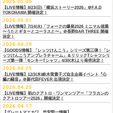
2026.05.06
OPEN 18:15
／
START 19:00
この第一回目となるゲストに、中村達也さんをお迎えしてお届けしま
払戻し期間内に購入された申込サイト内「マイページ」
◎「ラッコなエコバッグ」
より払戻し手続
も逸話まで、これまでもさまざまな伝説が語られてきたてE.L.L。
前売￥
5,500-
／当日￥
6,000-
（ドリンク代別）
す！
【LIVE情報】8/23(日)「横浜ストーリー2026」＠F.A.D
きの上、CASH POST(注 1)をご利用いただき、払戻しさせていただきま
価格：￥1,500(税込）
◎「フラカンの年末ベストナイン2026」
来年2027年にオープン50周年を控えたE.L.Lについて、フラカン鈴木圭介
チケット発売日：2026
年
7
月
5
日
(
日
) 12:00
～
YOKOHAMA 開催決定！
どうぞお楽しみに！
す。
カラー：オリーブ
11/21(土) 函館ARARA 開場16:30/開演17:00 問い合わせ：ARARA
とグレートマエカワがホスト役となり、さまざまなバンドマン、シンガ
プレイガイド：
Live Pocket
https://livepocket.jp/e/que20260903
2026.05.01
お客様ご自身でのお手続きが必要となりますため、
素材 ： ポリエステル
下記URLより払戻し手
11/23(月・祝)八戸ROXX 開場15:30/開演16:00 問い合わせ：ノースロ
ー、関係者をゲストに迎えて語り明かすトークセッションを企画。
問：
AILE C.E Works 03-5433-2500
◎ツワモノたちの記憶〜E.L.L50周年プロジェクト・スペシャルトーク〜
順をご確認の上、
サイズ：本体／約W310mm ×H340mm（持ち手含む500mm）
払戻し期限内にお手続きをお願いいたします。
ードミュージック
【LIVE情報】7/14(火)「フォークの爆発2026 ミニマル巡業
このトークシリーズでは、E.L.L.にこれまで関わってきたミュージシャ
vol.1
https://l-tike.com/guide/a_
持ち手／約W50mm × H160mm
cashpost.html
〜うたとギターとコーラスと〜」＠長野BAR THREE 開催
11/28(土) 宮崎LAZARUS 開場16:30/開演17:00 問い合わせ：LAZARUS
ン、関係者、そして当時はファンだった人々とともに、まもなく50年を
家主のツアー「YANUSHI LIVE TOUR 2026」にフラワーカンパニーズの
開催日時：2026年8月31日（月）開場19:00 開演19:30
決定！
※電子チケットの仕様上、
折りたたみマチ／約160mm
購入チケットを一部のみ払戻しすることはで
11/29(日) 鹿児島SR HALL 開場15:30/開演16:00 問い合わせ：SR HALL
迎えるライブハウスの、ツワモノたちの記憶を語っていきます。配信や
出演が決定！
◎「Handmade Rockエプロン」価格：￥5,500(税込）
会場：ell.SIZE （名古屋市中区大須2-10-43）
きません。
容量：約12L
12/5(土) 足利ライブハウス大使館 開場16:30/開演17:00 問い合わせ：
2026.04.29
インタビューでは語れない、ここだけの話もたくさん披露予定。
8/9(日)東京・SHIBUYA CLUB QUATTRO に出演させていただきます。
カラー：ダークインディゴ, キャメル
出演：鈴木圭介、グレートマエカワ、平野茂平 （Electric Lady Land会
（注 1）
※ ハンドル部分のゴムで止めて小さく携帯できます
金融庁管轄の資金移動者である株式会社ＤＧフィナンシャルテク
ネクストロード
【GOODS情報】「レッツけんこう」シリーズ第三弾！「レ
チケット完売となっておりました7/19(日)開催「フォークの爆発2026 〜
素材 ：
長） ゲスト：中村達也
ノ
ロジー(資金移動業者登録 番号：関東財務局長第 00094 号)の
12/6(日) 松本ALECX 開場15:30/開演16:000 問い合わせ：FOB新潟
7/10(金)開催のvol.0ではElectric Lady Land創始者であり現会長の平野茂
ッツけんこうアンブレラチャーム」＆リリックTシャツシリ
◎「YANUSHI LIVE TOUR 2026」 -東京公演-
座って演奏するスタイルです〜」東京・有楽町I’M A SHOW 公演につきま
（ダークインディゴ）綿 90％ , レーヨン 10％ デニム
チケット料金：全席指定¥3,500（税込） *未就学児童入場不可
「CASHPOST」が提供しているサービスです。
ーーーーー
12/11(金) 京都磔磔 〜年末恒例磔磔2デイズ〜 開場18:30/開演19:00
ーズ第一弾「モンキーTシャツ」4/30(木)より発売決定！
平氏をゲストに迎え、フラワーカンパニーズ メンバー4人とともにお届け
日時：2026/8/9(日) OPEN 17:00 / START 18:00
して、若干枚数＜立ち見指定＞での追加販売を行うことが決定しまし
（キャメル）綿 100％ キャンバス
チケット発売日：7月11日(土)10:00
購入されたマイページより払戻しさせていただきます。
問い合わせ：清水音泉
します。
2026.04.25
会場：SHIBUYA CLUB QUATTRO
8月29日(土)、30日(日)＠ゼビオアリーナ仙台 で開催されるスピッツ主催
た。
サイズ：フリー（着丈 92cm , 横幅 70cm , ショルダーテープ長 160cm）
プレイガイド：チケットぴあ
https://t.pia.jp/
PKコード：332-844
「レッツけんこう」シリーズ第三弾！アンブレラチャームの発売が決
マイページ：
https://l-tike.com/
mypage/
12/12(土) 京都磔磔 〜年末恒例磔磔2デイズ〜 開場16:30/開演17:00
今後のゲスト発表と合わせて、どうぞお楽しみに！
出演：家主 GUEST：フラワーカンパニーズ
「ロックのほそ道2026 〜15th Anniversary Special〜」にフラワーカンパ
※ フロントポケットにペン差し付き
お問い合わせ：ell.SIZE 052-211-3997
【LIVE情報】12/3(木)鈴木実貴子ズ自主企画イベント『心
定！
※本手続き中の操作、ご登録内容はしっかりとご確認のうえ、
お手続き
問い合わせ：清水音泉
チケット前売料金：一般 4,500円 / 学生 3,500円(共にドリンク代別)
ニーズの出演が決定！
◎「フォークの爆発2026 〜座って演奏するスタイルです〜」
臓の騒音』＠新代田FEVER 出演決定！
Electric Lady Landホームページ ＞
https://www.ell.co.jp/
アルミ蒸着袋入り、ランダムでご購入いただく”どれになるかお楽しみス
ください。
12/19(土) 盛岡岩手県公会堂21号室 〜ツアー最終日はフォークの爆
◎ツワモノたちの記憶〜E.L.L50周年プロジェクト・スペシャルトーク〜
※学生は公演当日に学生証の提示が必要となります
フラワーカンパニーズの出演日は8月29日(土)になります。
7/19(日)東京・有楽町I’M A SHOW 15:15/16:00
※本イベントはトークイベントです。当日はライブパフォーマンスはご
2026.04.23
タイル”での販売となります。
またお手続き時のお客様の不備に伴う対応は一切できかねますため
、ご
発〜 *アコースティックライヴ 開場16:30/開演17:00 問い合わせ：ノ
vol.0
※中学生以下無料
追加チケット＞立ち見指定 ￥5,500（税込/ドリンク代別）
ざいません。
了承ください。
ースロードミュージック
【LIVE情報】初のクアトロ・ワンマンツアー「フラカンの
開催日時：2026年7月10日（金）開場18:30 開演19:00
プレイガイド：チケット(イープラス)：
5月15日(金)18:00より、チケット先行受付もスタート！（〜5月24日
発売日：5月30日(土)10:00〜
さらに、フラカンの楽曲（歌詞）をデザインしたリリックTシャツシリー
※メール受信に際して、
事前に下記2つのドメインを受信できるように設
チケット料金：前売￥5,200(税込/ドリンク代別途要) / *12/19盛岡公演の
クアトロツアー2026」開催決定！
会場：ell.SIZE （名古屋市中区大須2-10-43）
一般チケット発売日：2026/5/30(土) 10:00 URL：
(日)23:59まで）
問：ネクストロード 03-5114-7444（平日14～18時）
https://nextroad-
モノブライトの対バンツアーにフラワーカンパニーズの出演が決定！
ズが新たに登場！
定しておいてくだ
さい。
み 前売￥5,500(税込/指定席/ドリンク代別途要)
2026.04.17
出演：フラワーカンパニーズ ゲスト：平野茂平 （Electric Lady Land会
https://eplus.jp/yanushi/
「ロックのほそ道」15周年、みんなで盛大にお祝いしましょう！
p.com/contact/
10/16(金)恵⽐寿LIQUIDROOM 公演に出演させていただきます。
第一弾は1998年リリースのアルバム『マンモスフラワー』収録「モンキ
メールが届かない場合等も、
必ず期間内にご自身で設定をご確認くださ
＊全公演共通＞高校生以下は当日¥2,000キャッシュバック（
当日年齢を
長）
問い合わせ：HOT STUFF PROMOTION 050-5211-6077
https://www.red-
【グレートマエカワ、竹安堅一情報】