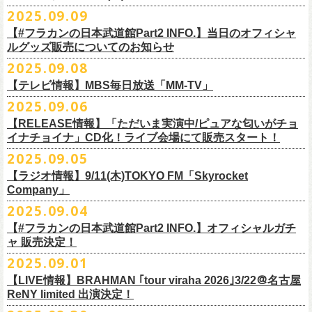
DJやついいちろう
Secret Artist：*後日発表
問い合わせ／SOGO TOKYO 03-3405-9999
2025.09.09
11月15日(土) 福井CHOP 16:30/17:00
■9月13日(土)19:00〜20:00 Inter FM「LOVE ON MUSIC」
Name the Night
Guest Artist : 鈴木圭介 (フラワーカンパニーズ)
11月16日(日) 神戸VARIT. 15:30/16:00
【#フラカンの日本武道館Part2 INFO.】当日のオフィシャ
＊鈴木圭介、グレートマエカワ生出演
ハモニカクリームズ
MC ：矢野きよ実
11月29日(土) 名古屋E.L.L 16:30/17:00
ルグッズ販売についてのお知らせ
https://www.interfm.co.jp/loveonmusic/
雅轟太鼓
料金：全席指定 ／ 前売 ￥6,500‐ 当日 ￥7,000‐ 入場時ドリンク代￥600-
11月30日(日) 静岡サナッシュ 15:30/16:00
2025.09.08
別途必要
9月20日(土)フラカンの日本武道館公演当日のグッズ販売ついてのお知ら
12月6日(土) 宇都宮HEAVEN’S ROCK VJ-2 16:30/17:00
◆お笑いステージ◆
チケット発売：2025年10月15日(水) 正午～
【テレビ情報】MBS毎日放送「MM-TV」
せです。
12月7日(日) 水戸LIGHT HOUSE 15:30/16:00
ですよ。
チケット受付：チケットぴあ Ｐコード 311-504
2025.09.06
12月13日(土) 盛岡CLUB CHANGE WAVE 16:30/17:00
■
9月8
日(月)27:20〜
MBS毎日放送「MM-TV」
ヨネダ2000
イープラス
https://eplus.jp/minnano-xmas/
☆グッズ販売：12:00〜予定（準備状況により、
少々お待ちいただく場合
本日開催された「フラカンの日本武道館 Part2 〜超・今が旬〜」こちら
12月14日(日) 弘前KEEP THE BEAT 15:30/16:00
【RELEASE情報】「ただいま実演中/ピュアな匂いがチョ
＊グレートマエカワ インタビューOA
================================================
お問合せ：並矢株式会社 052-683-5885 （平日10時から17時）
がございます）
のライブの模様がU-NEXTにて独占ライブ配信されることが決定！
イナチョイナ」CD化！ライブ会場にて販売スタート！
12月21日(日) 京都磔磔 15:30/16:00
◎「ドラデラ2025 爽やかアクキー」
※
リピート放送；
9/11(木)、9/12(金)、9/14(日)
☆ご購入商品を入れる袋のご用意はございませんので、
みなさまの方で
詳細は後日発表致します。
12月22日(月) 京都磔磔 18:30/19:00
2025.09.05
価格：800円(税込)
https://www.mbs.jp/mmtv/
文・天野史彬 写真：新保勇樹
ご準備をお願い致します
昨日開催しました「フラカンの日本武道館 Part2 〜超・今が旬〜」にて
2026年
サイズ：85 × 40ｍｍ
#MMTV_mbs
【ラジオ情報】9/11(木)TOKYO FM「Skyrocket
どうぞお楽しみに！
オフィシャルグッズを購入いただきありがとうございました。
1月17日(土) 長野CLUB JUNK BOX 16:30/17:00
Company」
▼
＊「フラカンの日本武道館 Part2 オフィシャルグッズ」につきまして
一部の商品を事後通販させていただくことが決定しました。
1月18日(日) 千葉LOOK 15:30/16:00
ーーーーーーーーーーーーーー
2025年９月20日、フラワーカンパニーズが10年ぶりとなる日本武道館ワ
2025.09.04
現金に加え、各種キャッシュレス決済もご利用いただけます。
対応ブ
1月24日(土) 高知X-pt. 16:30/17:00
■9月11日(木)17:00〜20:00 TOKYO FM「Skyrocket Company」
ンマン公演「フラカンの日本武道館Part2 〜超・今が旬〜」を開催した。
ランドは下記画像をご確認ください
商品を買い逃した方、追加で買いたいなという方、ぜひご利用くださ
【#フラカンの日本武道館Part2 INFO.】オフィシャルガチ
1月25日(日) 広島SECOND CRUTCH 15:30/16:00
＊鈴木圭介、グレートマエカワ 生出演
☆フラワーカンパニーズ presents 「DRAGON DELUXE 2025〜特別
熟練の凄みと、消えることのないみずみずしさを兼ね備えた演奏。派手
ャ 販売決定！
い。
1月27日(火) 四日市CLUB CHAOS 18:30/19:00
https://www.tfm.co.jp/sky/
編〜」【俺たちのザ・ベストテンPart2】
になり過ぎず、かと言ってストイックにもなり過ぎず。躍動するバンド
◎「チョイナチョイナTシャツ」
2025.09.01
1月31日(土) 札幌近松 16:30/17:00
日時：10月17日(金) Open 18:15 / Start 19:00
と楽曲の世界観を彩り、会場を鮮やかに彩った演出。ダブルアンコール
2025年9月20日(土)開催、フラワーカンパニーズ日本武道館ワンマンライ
価格：￥3,500（税込）
【 受付URL 】
2月4日(水) 下北沢シェルター 18:30/19:00
会場：名古屋DIAMOND HALL
【LIVE情報】BRAHMAN ｢tour viraha 2026｣3/22＠名古屋
までの全26曲、この10年間でリリースされてきた楽曲を中心としたリア
ブ「フラカンの日本武道館 Part2 〜超・今が旬〜」公演当日のオフィシ
ボディカラー：バニラ, グレイッシュパープル
https://capitalradioone.jp/
SHOP/387158/list.html
2月14日(土) 大阪バナナホール 16:30/17:00
ReNY limited 出演決定！
出演：
ルタイム感のあるセットリスト。すべてが「完璧だ！」と感嘆してしま
ャルグッズエリアにオフィシャルガチャが登場！
素材 ： 綿100％
2月15日(日) 岡山ペパーランド 15:30/16:00
フラワーカンパニーズ