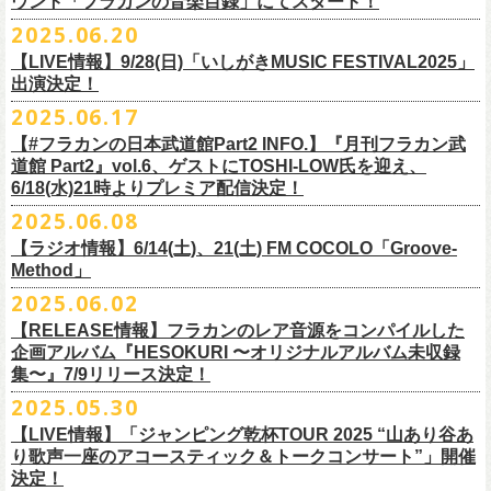
ウント「フラカンの音楽目録」にてスタート！
回ります！
2025.06.20
この度、これまでのweb shop【ニワトリ堂】サイトでの販売を終了し、
10年ぶり2回目となる日本武道館公演『フラカンの日本武道館 Part2 〜
限定的にSTORESでオープンしてきました【ニワトリ堂 2nd STORE】を
【LIVE情報】9/28(日)「いしがきMUSIC FESTIVAL2025」
武道館公演を経てさらに勢いを増してまわるフラカンの全国ツアー、
ど
超・今が旬〜』を9月20日(土)
に開催するフラワーカンパニーズが、
今年1
7/11(金)に発売される絵本『歌詞の本棚 深夜高速』の発売記念イベント
本店【ニワトリ堂】として移行、運営させていただくことになりまし
出演決定！
うぞお楽しみに！
月より月１配信のYouTube番組『月刊フラカン武道館 Part2』をスター
の開催が決定！
た。
2025.06.17
☆リリース詳細☆
ト、7回目のゲストとして、
ラッパー・シンガソングライターのNovel
◎フラワーカンパニーズ ワンマンツアー「フラカンのチョイナチョイ
フラワーカンパニーズ デジタルシングル
【#フラカンの日本武道館Part2 INFO.】『月刊フラカン武
Coreの出演が決定！
楽曲の歌詞に着目し、
気鋭のイラストレーターが自らのフィルターを通
☆フラワーカンパニーズ web shop【ニワトリ堂】
道館 Part2』vol.6、ゲストにTOSHI-LOW氏を迎え、
ナ’25/’26」
「ただいま実演中/ピュアな匂いがチョイナチョイナ」
して、
その世界観を絵本として再構築するプロジェクト、”歌詞（うた）
フラワーカンパニーズと怒髪天が出演する子供ばんどデビュー45周年祝
https://flowercompanyzinc.stores.jp/
6/18(水)21時よりプレミア配信決定！
2025年
収録曲：
番組スタート直前スペシャルのvol.0としてスキマスイッチ、
第１回目の
の本棚”。その第４弾としてフラワーカンパニーズ「深夜高速」が7/11(金)
うツアー子供ばんど「おかげさまで45周年 〜 祝！生存確認スペシャル
10月25日(土) 熊本Django 16:30/17:00
1. ただいま実演中
2025.06.08
ゲストとしてTHE COLLECTORSの加藤ひさし(vo)と古市コータロー(
g)、
に発売。
〜『弱きを助け強きを挫く』心強き後輩たちに支えられ（涙）」、
改めまして、どうぞ宜しくお願い致します。
◎「ライブでこんにちは！手ぬぐい」
◎「HESOKURIアクキー」
10月26日(日) 長崎ホンダ楽器 15:30/16:00
2. ピュアな匂いがチョイナチョイナ
第２回目にHump Back、第３回目はスターダスト☆レビューの根本要、
これを記念し、絵本の作画を担当してくださったイラストレーターの丹
【ラジオ情報】6/14(土)、21(土) FM COCOLO「Groove-
7/20(日)大阪公演のチケットが完売御礼となっていましたが、ご好評につ
価格：800円(税込)
価格：1500円(税込)
11月3日(月・祝) 渋谷duo MUSIC EXCHANGE 15:15/16:00
＊各音楽サービスにて7/16(水)よりリリース
第４回目は南海キャンディーズの山里亮太、
第５回目は筋肉少女帯の大
Method」
下京子さんと、フラワーカンパニーズ・鈴木圭介によるサイン会＋トー
きチケット若干枚数追加発売決定しました！
サイズ：75×41ｍｍ
素材 ： 綿100％
11月8日(土) 徳島club GRINDHOUSE 16:30/17:00
槻ケンヂ、
そして第６回目はBRAHMANのボーカル・TOSHI-
LOWを招き
クショーをHMV&BOOKS SHIBUYA 6F イベントスペースで開催いたし
名古屋公演も絶賛発売中！
2025.06.02
サイズ：90cm × 33cm
6/14(土)、21(土) 20:00～21:00 FM COCOLO「Groove-Method」
11月9日(日) 米子AZTiC laughs 15:30/16:00
お届けしてきた今番組（全回アーカイブ配信中）、
第7回目となる今回の
ます。
３バンド、気合いパンパンで名古屋＆大阪でお待ちしております！
【RELEASE情報】フラカンのレア音源をコンパイルした
”GROOVE”というキーワードを軸に、楽曲の”
GROOVE”
を生み出すベー
11月15日(土) 福井CHOP 16:30/17:00
ゲストは、
初対面となるBMSG所属のラッパー・シンガソングライター
企画アルバム『HESOKURI 〜オリジナルアルバム未収録
シストが語る本格的な音楽プログラム
11月16日(日) 神戸VARIT. 15:30/16:00
のNovel Coreを招聘。
集〜』7/9リリース決定！
6月後半の２週に渡り、グレートマエカワがDJを担当します
11月29日(土) 名古屋E.L.L 16:30/17:00
「深夜高速」
を始めフラカンの曲に救われ影響を受けてきたと公言し、
★鈴木圭介（著）、丹下京子（絵） 歌詞（うた）の本棚 『深夜高速』
◎子供ばんど「おかげさまで45周年 〜 祝！生存確認スペシャル 〜『弱
2025.05.30
https://cocolo.jp/site/blog/6200/
11月30日(日) 静岡サナッシュ 15:30/16:00
自身の曲の歌詞にも入れ込むほどの思いを持つNovel Coreと、その噂を聞
発売記念イベント★
きを助け強きを挫く』心強き後輩たちに支えられ（涙）」
12月6日(土) 宇都宮HEAVEN’S ROCK VJ-2 16:30/17:00
【LIVE情報】「ジャンピング乾杯TOUR 2025 “山あり谷あ
いていたフラカンメンバーの、
お互いに嬉しさを隠せない貴重な初トー
・7月19日(土) 開場17:15/開演18:00 名古屋Electric Lady Land
10年ぶり2回目となる日本武道館公演『フラカンの日本武道館 Part2 〜
12月7日(日) 水戸LIGHT HOUSE 15:30/16:00
り歌声一座のアコースティック＆トークコンサート”」開催
クは必見！ いつか対バンという話にも！？
■開催日時：2025年7月13日（日） 13:00～
(問)JAILHOUSE 052-936-6041 www.jailhouse.jp
超・今が旬〜』を9月20日(土)
に開催するフラワーカンパニーズ、
武道館
決定！
12月13日(土) 盛岡CLUB CHANGE WAVE 16:30/17:00
■場所：HMV&BOOKS SHIBUYA 6F イベントスペース
・7月20日(日) 開場16:30/開演17:00 心斎橋Music Club JANUS (問)清水音