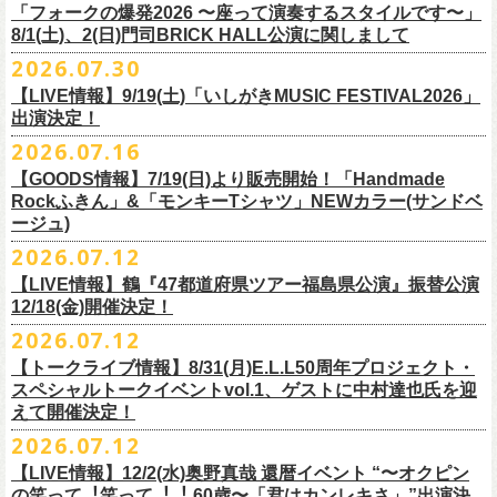
＠F.A.D YOKOHAMA 公演より販売開始致します。
「フォークの爆発2026 〜座って演奏するスタイルです〜」
8/1(土)、2(日)門司BRICK HALL公演に関しまして
こちらのグッズの売上全額を被災地復興など様々な支援を必要とされて
2026.07.30
令和8年熊本地震で被災された皆様には心よりお見舞い申し上げます
いる場所に寄付させていただきます。
【LIVE情報】9/19(土)「いしがきMUSIC FESTIVAL2026」
一日も早い復興、安全、安心が戻りますことを心よりお祈り申し上げま
支援金の寄付先、金額等につきましては、都度フラワーカンパニーズオ
出演決定！
す
フィシャルサイトにて改めてご報告致します。
2026.07.16
今週末8/1(土)、2(日)門司BRICK HALLにて予定しております「フォーク
皆さまのご安全と心身のご健康、被災地の一日も早い復旧・復興を心よ
【GOODS情報】7/19(日)より販売開始！「Handmade
の爆発2026 〜座って演奏するスタイルです〜」公演に関しまして、
Rockふきん」&「モンキーTシャツ」NEWカラー(サンドベ
りお祈り申し上げます。
本日現在開催させていただく予定です。
ージュ)
2026.07.12
7/19(日)「フォークの爆発2026 〜座って演奏するスタイルです〜」＠有
まだ九州地方では余震が続き、交通機関が麻痺している状況を鑑み、
【LIVE情報】鶴『47都道府県ツアー福島県公演』振替公演
楽町I’M A SHOW 公演より、またまたNEWグッズが登場！
もしチケットをお持ちの方で今回の公演へのご来場が難しい方につきま
12/18(金)開催決定！
エプロンからスタートした新たな企画「Handmade Rock」シリーズ第二
して、
2026.07.12
弾、「Handmade Rockふきん」の販売が決定！
そのまま未使用のチケットをお持ちいただけましたら、
延期となっておりました鶴『47都道府県ツアー福島県公演』の振替公演
そして、絶賛販売中の「モンキーTシャツ」にサンドベージュのボディに
【トークライブ情報】8/31(月)E.L.L50周年プロジェクト・
1年間（2027年8月まで）九州地方で今後発表されるワンマンツアー、ラ
が決定しました。
グリーンのプリントが夏らしいNEWカラーが追加！
スペシャルトークイベントvol.1、ゲストに中村達也氏を迎
イブで有効とさせていただきます。
合わせて、
振替公演にご来場が難しい方へ、
払い戻しのご案内もござい
ぜひチェックしてくださいね！
えて開催決定！
手続きなどは特にありませんが、入場整理番号のみ無効となりますこと
ますので、以下ご確認をお願い致します。
2026.07.12
（入場順最後のご案内となりますこと）、
何卒ご了承いただけますと幸いです。
＜延期日程＞
【LIVE情報】12/2(水)奥野真哉 還暦イベント “〜オクピン
■2026年4月19日（日） 鶴 5周⽬の47都道府県ツアー「鶴フェスへの道」
の笑って︕笑って︕︕ 60歳〜「君はカンレキさ」”出演決