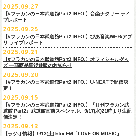
◎ワンマンツアー「フラカンのチョイナチョイナ’25/’26」 ポスター
◎「ゾロ目だョ全員集合!〜フラカン33年、野音99年〜」
2022.9.23 日比
＊＊＊＊＊＊
長州小力
2025.09.27
主催：音楽と人編集部
https://ongakutohito.com/
樋口豊さん59歳の誕生日2日前の開催となる今企画、
会場：新代田LIVE HOUSE FEVER
価格：900円(税込) *送料別
谷野外大音楽堂
まーな
出演は、トークイベントでお馴染みの〈プロ野球大好きミュージシャ
一般チケット発売日：前売 ￥5,500（税込／D代別）※お土産ステッカー
【#フラカンの日本武道館Part2 INFO.】音楽ナタリー ライ
＊サイズ：B2（515mm×728mm）
年末恒例FM802主催のロック大忘年会「FM802 ROCK FESTIVAL RADIO
ン〉たちを中心としたスペシャルバンド（グレートマエカワが参加）、
ブレポート
付き
＊販売期間：2025年10月30日(木)9:00 〜 ※在庫が無くなり次第終了
③12/4(木)配信開始予定
10月25日＠熊本Djangoを皮切りに30箇所31公演を回る全国ワンマンツア
CRAZY 2025」最終日12/29(月)、怒髪天がハウスバンドとなり、一夜限り
2月7日（土）
POLYSICS、そしてフラワーカンパニーズ。
※保護者同伴に限り高校生以下入場可能、当日￥2,
000キャッシュバック
＊2025年11月上旬〜発送予定
2025.09.25
◎ フラワーカンパニーズ「神さまツアー」～年末恒例磔磔2デイズ～ 1
ー「フラカンのチョイナチョイナ’25/’26」の2026年1月〜３月公演分
のスペシャルセッション企画「
FM802＆怒髪天 presents レディクレ歌合
■9月27日(土)公開 音楽ナタリー
◆音楽◆
（当日年齢を証明できるもの（学生証、
保険証等）のご提示が必要）
＊発送方法：宅急便
日目 2023.12.13 京都磔磔
（2/21＠大分公演を除く）
の一般チケットが10月18日(土)より発売スター
【#フラカンの日本武道館Part2 INFO.】ぴあ音楽WEB/アプ
戦」を開催。
＊9/20(土)「フラカンの日本武道館 Part2 〜超・今が旬〜」ライブレポー
矢井田瞳
前売りチケットなど本公演の詳細は、『音楽と人』のWebサイト
チケット発売日：11月15日(土)
リ ライブレポート
◎ フラワーカンパニーズ「神さまツアー」～年末恒例磔磔2デイズ～ 2
ト！
このスペシャルステージに、グレートマエカワがサポートメンバーとし
ト掲載
ホフディランカルテット
（
https://ongakutohito.com/
）にて、10月下旬ごろにお知らせされます。
問い合わせ：LIVE HOUSE FEVER TEL：03-6304-7899
☆ニワトリ堂 ＞
https://flowercompanyzinc.stores.jp/
日目 2023.12.14 京都磔磔
これにて全公演分のチケットが発売となります。
て参加することが決定しました！
2025.09.21
インナージャーニー
http://www.fever-popo.com/
■9月25日(木)公開 ぴあ音楽WEB/アプリ
9/20(土)開催の日本武道館公演を経て、さらに勢いを増してまわるフラカ
｢フラワーカンパニーズ、10年ぶり2度目の日本武道館ワンマンで示した
ポニーテールリボンズ
【#フラカンの日本武道館Part2 INFO.】オフィシャルグッ
どうぞお楽しみに！
＊9/20(土)「フラカンの日本武道館 Part2 〜超・今が旬〜」ライブレポー
■U-NEXT問い合わせ：
https://help.
unext.jp/info-video/detail/
info403b
ンの全国ツアー、
どうぞお楽しみに！
◎「FM802 ROCK FESTIVAL RADIO CRAZY 2025」
転がり続ける“バンドの未来”｣
仮面女子
ズ 一部商品事後通販のお知らせ
＊ファンクラブ優先チケット販売のご案内はファンクラブよりご登録ア
ト掲載
日程：2025年12月29日(月)
https://natalie.mu/music/news/641285
ex.KNU
◎音楽と人＆僕たちプロ野球大好きミュージシャンpresents「神田ナイト
2025.09.20
ドレスにメールでご案内しております
＊大分公演の身、諸事情により10/25(土）からの発売に変更になりました
会場：インテックス大阪
カーニバル」〜樋口豊59th BIRTHDAY LIVE〜
「今のフラカン」の圧倒的な底力 2度目の日本武道館、最高のお祭り騒
【#フラカンの日本武道館Part2 INFO.】U-NEXTで配信決
＊「
FM802＆怒髪天 presents レディクレ歌合戦」
◆お笑いステージ◆
◎「みんなの祭り X’mas SPECIAL」
日時：:2026年1月22日（木）開場/開演: 18:00/19:00（予定）
ぎ【ライブレポート】
定！
◎フラワーカンパニーズ ワンマンツアー「フラカンのチョイナチョイ
[出演]怒髪天 and more!!!!
レイザーラモン
日時：2025年12月23日(火) 開場 17:15 開演 18:00
会場：KANDA SQUARE HALL
https://lp.p.pia.jp/article/news/438272/index.html
2025.09.15
ナ’25/’26」
[Support Member]
ジョイマン
会場：名古屋DIAMOND HALL
出演：樋口豊スペシャルセッション（メンバー：樋口豊、イノウエアツ
2025年
Ba:グレートマエカワ（フラワーカンパニーズ）
【#フラカンの日本武道館Part2 INFO.】『月刊フラカン武
囲碁将棋
出演：
シ、ウエノコウジ、グレートマエカワ、MOBY and more…）
10月25日(土) 熊本Django 16:30/17:00
Key:奥野真哉(ソウル・フラワー・ユニオン)
道館 Part2』武道館直前スペシャル、9/17(水)21時より生配
nobodyKnows＋
フラワーカンパニーズ
10月26日(日) 長崎ホンダ楽器 15:30/16:00
※タイムテーブル、他出演者（ゲストボーカル）など詳細は後日発表と
信決定！
2月8日（日）
中村耕一 (ex. JAYWALK）
POLYSICS
11月3日(月・祝) 渋谷duo MUSIC EXCHANGE 15:15/16:00
なります
2025.09.13
◆音楽◆
OSAKA ROOTS
主催・企画／（株）音楽と人
11月8日(土) 徳島club GRINDHOUSE 16:30/17:00
フラワーカンパニーズ
ET-KING
制作／com agent
【ラジオ情報】9/13(土)Inter FM「LOVE ON MUSIC」
11月9日(日) 米子AZTiC laughs 15:30/16:00