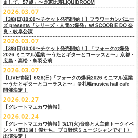
フラワーカンパニーズ presents「DRAGON DELUXE 2026」開催決定！
まして、57歳」〜＠恵比寿LIQUIDROOM
＊ライブハウス会場限定店頭先行：4/4(土) 12:00〜19:00
のみ
チケット料金：前売 ¥4,500(税込/ドリンク代別）
7月8月に開催するフラワーカンパニーズのアコースティック企画「フォ
・石巻 BLUE RESISTANCE店頭
2026.03.07
会場：国営みちのく杜の湖畔公園 北地区 エコキャンプみちのく
一般チケット発売日：4/25(土) 10:00
「DRAGON DELUXE」は、“名古屋のロックシーン活性化”、“
デビューか
ークの爆発2026 〜座って演奏するスタイルです〜」の一般チケット発売
〒986-0824 宮城県石巻市立町１丁目１－２－１
７
HP：
https://arabaki.com/
▼OFFICIAL HP先行
【3/8(日)10:00〜チケット発売開始！】フラワーカンパニー
5月23日(土)、24日(日)＠東京・錦糸公園で行われる「ニクオン2026」に
ら応援してくれている名古屋の皆さんへの恩返し”、“
名古屋への郷土愛”の
が3/28(土)10:00よりスタート！
*注意事項
【受付期間】4/4(土) 10:00 ～ 4/12(日) 23:59
ズ presents『シリーズ・人間の爆発』w/ SCOOBIE DO 奈
フラワーカンパニーズの出演が決定！
3つをテーマに掲げ、2012年より地元・
名古屋で開催しているフラワーカ
また、先日追加発表いたしました「フォークの爆発2026 ミニマル巡業 〜
東北地方在住者のみの先着販売となります
[GTR祭’26 SPECIAL BAND]
【当落・入金期間】4/15(水) 13:00 ～ 4/19(日) 21:00
良・岐阜公演
フラカンの出演はいずれか1日となります。
ンパニーズの主催イベント。
うたとギターとコーラスと〜」6/28(日)＠札幌musica hall cafeのチケット
１人１枚のみ購入可能
＊The Birthday (クハラカズユキ, ヒライハルキ, フジイケンジ)
【受付URL】
https://eplus.jp/g-freakfactory/
2026.03.07
THE BOYS&GIRLS 15th ANNIVERSARY TOUR《GO AHEAD 2026》に
も同じく3/28(土)10:00よりスタート！
住所記載の身分証確認持参の上、
それぞれのライブハウス店頭にて販売
＊ Paledusk
————————————————
フラワーカンパニーズの出演が決定！
◎「ニクオン2026」
【3/8(日)10:00〜チケット発売開始！】「フォークの爆発
15回目となる今年は初のアコースティックセットスタイル”
フォークの爆
します
・Kyeboad：高野勲
○枚数制限：お一人様2枚まで
7月23日(木)＠八王子RIPS にて、15周年お祝いさせていただきます！
日時：2026年5月23日(土)、24日(日) 11:00〜19:00 ※フラワーカンパ
2026 ミニマル巡業 〜うたとギターとコーラスと〜」京都・
発編”で開催！
購入は現金のみとなります
[GUEST GUITAR ＆ VOCALS]
○3歳以上のお客様はチケットが必要。「3歳未満のお子様」は保護者と一
ニーズの出演はいずれか1日
広島・高松・鳥羽公演
ゲストにお招きするのは、YO-KING、そしてヒグチアイ！
◎「フォークの爆発2026 〜座って演奏するスタイルです〜」
転売は固く禁止とさせていただきます
・うつみようこ
緒の場合は保護者1名につき1名まで入場無料。（保護者1名、「3歳未満
◎THE BOYS&GIRLS 15th ANNIVERSARY TOUR《GO AHEAD 2026》
会場：錦糸公園（東京都墨田区錦糸4-15-1）
2026.03.07
素敵な弾き語りをしてくださるお二人と共に、
贅沢な1日をお届けしま
7/4(土)岡山・倉敷新渓園敬倹堂 16:30/17:00 問：キャンディープロモ
公演当日も身分証を確認させて頂きます（U-22割も同様）
・菅原卓郎(9mm Parabellum Bullet)
のお子様」2名の場合は入場不可。）
日時：2026年7月23日(木) OPEN 18:30 / START 19:00
出演：フラワーカンパニーズ、勝手にしやがれ、馬場俊英、
松室政哉、
す。
ーション岡山
当日11:30〜整列開始いたします
【LIVE情報】6/28(日)「フォークの爆発2026 ミニマル巡業
・曽我部恵一
○今回のイベントに関しては、電子チケットまたは紙チケットとさせて頂
会場：八王子RIPS
ジャンクフジヤマ、THESE THREE WORDS、Ally CARAVAN、the
7/5(日)兵庫・神戸クラブ月世界 15:30/16:00 問：清水音泉
〜うたとギターとコーラスと〜」＠札幌musica hall cafe
近隣のご迷惑になるためそれ以前のお並びは禁止とさせていただき
ます
・竹安堅一(フラワーカンパニーズ)
きます。
出演：THE BOYS&GIRLS、フラワーカンパニーズ
Tiger、island etc.、BOΦGY 他
◎フラワーカンパニーズ presents 「DRAGON DELUXE 2026 〜フォーク
開催決定！
7/11(土)岐阜・郡上八幡Club Layla 16:30/17:00 問：クラブレイラ
その他詳細：
https://www.gip-web.co.jp/schedule/detail/8491#13568
・TAKUMA(10-FEET)
————————————————
チケット料金：5,000円/10代割：¥4,000 （税込/ドリンク代別)
入場/観覧：無料/オールスタンディング
の爆発編〜」
7/19(日)東京・有楽町I’M A SHOW 15:15/16:00 問：ネクストロード
問い合わせ：
2026.02.27
G.I.P.
https://www.gip-web.co.jp/t/info
・Duran
問い合わせ：
https://info.diskgarage.com/
その他詳細：
https://www.theboysandgirls.net/goahead26
アクセス：JR総武線「錦糸町駅」北口より徒歩3分、
東京メトロ半蔵門線
日時：2026年8月30日(日) 開場16:30 開演17:00
4/30(木)鈴木圭介57歳の誕生日に恵比寿
LIQUIDROOMNにてワンマンライ
8/1(土)福岡・門司BRICK HALL 16:30/17:00 問：ブリックホール
・TOSHI-LOW (OAU/BRAHMAN/the LOW-ATUS)
【グレートマエカワ情報】
「錦糸町駅」4番出口すぐ
会場：愛知＠名古屋 DIAMOND HALL
ブ、本日より一般チケットの発売がスタート！
8/2(日)福岡・門司BRICK HALL 15:30/16:00 問：ブリックホール
＊宮古公演
&KOHKI(OAU/BRAHMAN)
肉ハジケテ、音シタタル。 フードフェスと音楽フェスのコラボイベント
2026.02.24
出演：フラワーカンパニーズ（*アコースティックSET）、
YO-KING、ヒ
チケット料金：5,500円（税込/整理番号付/ドリンク代別）
日時：2026年7月26日(日) 開場 17:30 / 開演 18:00
・布袋寅泰
「ニクオン2026」
今年も開催！
5/4(月祝)5/5(火祝)＠大阪・泉大津フェニックスで開催される
グチアイ
【グレートマエカワ情報】3/17(火)音楽と人主催トークイベ
※7/4＠倉敷はドリンク代なし、7/19＠東京は全席指定
会場：岩手・カウンターアクション宮古
・ホリエアツシ(ストレイテナー)
墨田区を中心とした人気飲食店約20店舗が自慢の肉料理を披露。
ステー
「OTODAMA’26」にフラワーカンパニーズの出演が決定！
6月20日(土)、21日(日)に渋谷のライブハウスで開催される『YATSUI
チケット料金：前売 ¥5,500（税込/椅子席/整理番号付/ドリンク代別途
ント〈第11回！僕たち、プロ野球ミュージシャンです！〉
◎フラワーカンパニーズ・ワンマンライヴ
※高校生以下は当日¥2,000キャッシュバック（
当日年齢を証明できるも
出演：サンボマスター、フラワーカンパニーズ
・松尾レミ(GLIM SPANKY)
ジでは今年も極上のライブをお届け。
フラワーカンパニーズは5月5日(火祝)、10:00開場後の朝イチ！源泉テン
FESTIVAL! 2025』にフラワーカンパニーズの出演が決定！
出演決定！
要）
〜鈴木圭介誕生日「初めまして、57歳」〜
の（学生証、保険証など）
のご提示が必要となります）