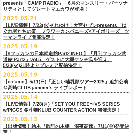
ネクストロード 03-5114-7444 (平日14～18時)
ム未収録集〜』を7月9日にリリースすることが決定！
https://www.youtube.com/watch?
v=kTtAgK2Iq4A&t=2345s
presents「CAMP RADIO」」6月のマンスリー・パーソナ
ての⼤切な曲がたくさんあると思います。
※宛名入れはひらがなのみとなります。（日付やメッセージ、イラスト
こちらの商品は受注生産販売となります（公演当日の販売は未定）。
合わせてお見逃しなく！
チケット料金：¥5,200(税込/整理番号付/
ドリンク代別途要)
全19曲75分、フルに収録された、これぞ真のとっておきの企画盤です。
リティとしてグレートマエカワが登場！
何より、メンバーにとっては全ての曲が⼤切な曲で、⼀年中⾏なってい
等は不可）
※全公演、高校生以下は当日¥2,000 キャッシュバック(当日年齢を証明で
どうぞお楽しみに！
■vol.2
るライブでは新旧問わず並列でセットリストに組み込まれ、今も⽣き続
※イベントの撮影・録音・録画（ライブ機能や画面録画含む）は一切禁
2025.05.21
今回3サイズをご用意（※写真 :鈴木圭介、グレートマエカワ S着用/ 竹安
＜番組情報＞
9月28日(日)岩手県盛岡市盛岡城跡公園を中心に開催される「いしがき
ラジオNikkei第１にて毎週木曜日21:30～22:10放
送「LOGOS
きるもの(学生証、
保険証など)のご提示が必要となります)
ゲスト：Hump Back
けています。
止とさせていただきます。
堅一 M着用/ミスター小西 L着用）、
『月刊フラカン武道館 Part2』
9月11日(木)、12日(金)＠仙台GIGSで開催されるスピッツ主催「ロックの
【LIVE情報】7/23(水)それゆけ！大宮セブンpresents「は
MUSIC FESTIVAL2025」にフラワーカンパニーズの出演が決定！
presents「CAMP RADIO」、
一般チケット発売日：
◎商品詳細
https://www.youtube.com/watch?
v=6XTayyWwFP0&t=6s
この全ての曲たちを改めてたくさんの⼈に知ってほしい、そんな気持ち
※整理番号での入場を予定しております。変更になる場合も御座います
前ポケット/背中部分にフラカンの日本武道館仕様のオリジナルタグ付
◾️vol.6
ほそ道2025」にフラワーカンパニーズの出演が決定！
ぐれ者たちの宴」フラワーカンパニーズ×アイボリーズ ツ
6月のマンスリー・パーソナリティをグレートマエカワが務めます ！
10/25〜12/22公演＞8月30日(土)
タイトル：HESOKURI ～オリジナルアルバム未収録集～
も込めて、
ので、予めご了承ください。
き、
ゲスト：TOSHI-LOW（BRAHMAN）
ーマンライブ開催決定！
フラワーカンパニーズの出演日は9月12日(金)になります。
チケットオフィシャル１次先行も本日よりSTART！
5月5 週目SPと6 月1週目、2週目の3本で豪華ゲストをお招きしお届けい
1/17〜3/14公演＞10月18日(土)
発売日：2025年7月9日
■vol.3
今回5名のライターさんと、四星球・北島康雄さんにご協⼒いただき、全
さらに、別途フラカンオリジナルデザインの布パッチをお付けします。
6月18日(水)21:00〜プレミア配信
2025.05.19
詳細は下記をチェック！
今年もやります！怒髪天との恒例”ジャンピング乾杯TOUR”！
たします。
品番：DQCL-3946
ゲスト：根本要（スターダスト☆レビュー）
曲レビュー企画を⾏うことになりました。
【対象商品】
（布パッチのデザインは後日！お楽しみに）。
本番URL：
https://youtu.be/Z9wrtIqELqE
5月31日(土)正午より、チケット先行受付もスタート！（〜6月10日
https://eplus.jp/ishigaki-fes/
今年は趣向を変えて、アコースティック＆トークコンサートで京都、甲
【#フラカンの日本武道館Part2 INFO.】『月刊フラカン武
価格：￥3,300(税込)
https://www.youtube.com/watch?
v=OMoBtAjSn-w
発売日：2025年7月11日(金)
(火)23:59まで）
府、松本にて開催決定！
道館 Part2』vol.5、ゲストに大槻ケンヂ氏を迎え、
収録楽曲：
「フラカンの音楽目録」reviewer
タイトル：歌詞（うた）の本棚 『深夜高速』
＊＊＊＊＊＊＊＊＊＊＊＊＊＊＊
＊アーカイブ配信中！
どうぞ、お見逃しなく！
◎「いしがきMUSIC FESTIVAL2025」
5/20(火)21時よりプレミア配信決定！
◎ラジオNikkei第１毎木21:30～22:10放
送
01. プライマル。
■vol.4：山里亮太（南海キャンディーズ）
天野史彬（ライター）
鈴木 圭介(著)/丹下 京子(絵)
事前販売受注期間：2025年6月28日(土)12:00〜7月20日(日)23:59まで
◾️vol.0 番組スタート直前スペシャル
日時：2025年9月28日(日)
本日よりHP先行も受付スタート！ぜひお早めに〜
「LOGOS presents「CAMP RADIO」」
2025.05.19
02. ハートのレース
https://youtube.com/live/_ipE-
Na37yY
大西健斗（ライター/SPICE編集部）
価格：￥2,200（税込）
受注受付url：web shop「ニワトリ堂」
ゲスト：スキマスイッチ
☆オフィシャル先行：5月31日（土）正午12:00〜6月10日（火）23:59
場所：岩手県盛岡市盛岡城跡公園を中心に開催
https://campradio.jp/
03．友達100万人
川上きくえ（ライター）
【column】5/11(日)「正しい哺乳類ツアー2025」追加公演
ISBN：9784845643035
https://flowercompanyzinc.stores.jp/
https://www.youtube.com/watch?v=BR4CmNuGCLg&t=28s
https://w.pia.jp/s/hosomichiofrock25of/
OFFICIAL SITE：
https://www.ishigaki-fes.jp/
☆HP先行
]10月19日（日）大阪城音楽堂にて開催される「OYZ NO YAON」＃007
5/29（木） 21:30～22:10；ゲスト・木村“Q太郎”至さん（ローディー）
04．そら（この空はあの空につながっている）
■vol.5
＠高崎CLUB jammer’s ライブレポート
北島康雄（四星球）
※対象商品は当日会場にてスタッフからお渡し致します。
お届け予定：9月10日(水)前後を予定
#いしがき2025
受付URL：
https://eplus.jp/jktour2
025-hp/
〜オヤジを愛したスパイ〜
6/ 5（木） 21:30～22:10；ゲスト・桜井秀俊さん（真心ブラザーズ
）
05. 青い吐息のように
ゲスト：大槻ケンヂ（筋肉少女帯/特撮/オケミス）
鈴木淳史（ライター）
2025.05.14
※こちら受注生産の商品となり、公演当日の販売は現状未定となってお
◾️vol.1
◎「ロックのほそ道2025」
#いしがきミュージックフェスティバル
受付期間：2025/5/30（金）21:00〜6/8（日）2
3:59
にフラワーカンパニーズの出演が決定！
※リピート放送：19日（木）21:30～22:10
06．セミ・ロング
https://www.youtube.com/watch?
v=1EMet2dx9d4
兵庫慎司（ライター）
【ローソンチケット】
ります。
ゲスト：加藤ひさし、古市コータロー（THE COLLECTORS）
日時：2025年9月12日(金) 17：15／18：00
【LIVE情報】7/28(月)「SET YOU FREE〜VS SERIES」
購入枚数制限：お1人様1公演につき4枚まで
6/12（木） 21:30～22:10；ゲスト・フミさん（POLYSICS） ※リピー
07. 天の神さまの言うとおり
ご購入はコチラから＞＞
購入を希望される方は事前販売受注期間内にてご注文ください。
https://www.youtube.com/watch?v=kTtAgK2Iq4A&t=2345s
会場：仙台GIGS
w/PIGGS ＠札幌KLUB COUNTER ACTION 開催決定！
只今から先行受付も開始！お申し込みはコチラ〜
ト：26日（木）21:30～22:10
08. スターな男
■vol.6
本日6/20(金)より「
フラカンの音楽目録」
と付したInstagramのオリジナ
※受付開始までにURL表示致します※
＊＊＊＊＊＊＊＊＊＊＊＊＊＊＊
出演：キタニタツヤ/SPITZ/フラワーカンパニーズ/Laura day
2025.05.13
◎「ジャンピング乾杯TOUR 2025 “山あり谷あり歌声一座のアコースティ
https://eplus.jp/ynks/
09．アンテな
ゲスト：TOSHI-LOW（BRAHMAN）
ルアカウントにて随時公開していきます！
喜多方、東京、松阪、福山の４箇所を回る、
フラワーカンパニーズの恒
■vol.2
romance（五十音順）
ック＆トークコンサート”」
＊発券手数料がお得
＊Radikoの「RN」にて全国でお聴きいただけます。
10. ザッツオーライ
【出版情報】絵本『歌詞の本棚 深夜高速』7/11(金)発売決
https://youtu.be/Z9wrtIqELqE
例アコースティック企画「
フォーク
の
爆発
2025 ～座って演奏するスタイ
※イベントチケットは、電子チケットでのお引き取りとなります。
テレビ埼玉の人気番組「それゆけ！大宮セブン」から誕生した芸人バン
◎「フラカンのオーバーオール」*オリジナル布パッチ付き
ゲスト：Hump Back
料金：1Fスタンディング／2F指定席/2F後方スタンディング ￥7,500-
10/17(金)名古屋DIAMOND HALLにて、フラワーカンパニーズ
9月4日(木)京都・磔磔 18:30/19:00 （問）清水音泉 06-6357-3666 (平日
＊全国LOGOSショップ店内でも放送されます。
11. 夜汽車のブルース
定！