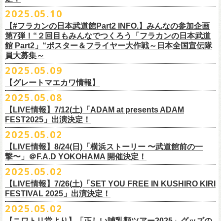
インスタグラムアカウント：
ルです〜」の一般チケットが今週末より発売開始！
※本受付は、スマートフォンからのみお申し込みいただけます。
ド・アイボリーズとフラワーカンパニーズとの異色対バンが決定！
■価格：20,000円(税込) ※送料別（一律：1100円）
https://www.youtube.com/watch?v=6XTayyWwFP0&t=6s
（tax in/1F・2Fスタンディングは整理番号付/ドリンク代別）
presents「DRAGON DELUXE 2025」の開催が決定！
12:00〜17:00)/info@shimizuonsen.com
◎「OYZ NO YAON ＃007 〜オヤジを愛したスパイ〜」
12. スタンドアローン
2025.05.10
◎「フラカンの音楽目録」
7/5(土)喜多方、7/6(日)東京、8/3(日)福山公演は5/25(日)10:00より発売、
フィーチャーフォン、BlackBerry、WindowsPhone、タブレット端末
アイボリーズはマヂカルラブリー・村上（ギター）、囲碁将棋・根建太
■仕様
お問い合わせ：ノースロードミュージック TEL 022-256-1000（営業時
9月6日(土)山梨・甲府桜座 16:30/17:00 （問）FOB新潟 025-229-5000
日時：2025年10月19日(日) 15:30開場∕16:00開演
13. 飛び跳ねマーチ
https://www.instagram.com/
flowercompanyz_mokuroku
7/31(木)松阪公演のみ、諸事情により5/26(月)10:00からの発売に変更とな
（iPad、Android）からのお申し込みはできません。
一（ベース）、GAG・SJ（キーボード）、すゑひろがりず・南條庄助
生地：デニム
■vol.3
間 平日11:00〜16:00）
「DRAGON DELUXE」は、“名古屋のロックシーン活性化”、“
デビューか
【#フラカンの日本武道館Part2 INFO.】みんなの参加企画
http://fobkikaku.co.jp
会場：大阪城音楽堂
14. 40
ります。
※ご利用には、ローソンWEB会員(無料)への登録が必要になります。
（ドラム）、そしてジェラードン・アタック西本（ボーカル）の5人で
厚さ：11オンス
ゲスト：根本要（スターダスト☆レビュー）
第7弾！“２回目もみんなでつくろう「フラカンの日本武道
HP：
https://www.north-road.co.jp/detail/detail.php?eid=87091
ら応援してくれている名古屋の皆さんへの恩返し”、“
名古屋への郷土愛”の
9月7日(日)長野・松本上土劇場 16:00/16:30 （問）FOB新潟 025-229-
出演：スターダスト☆レビュー / 怒髪天 / フラワーカンパニーズ / 笑い飯
15．気持ちいい顔でお願いします
館 Part2」“ポスター＆フライヤー大作戦～日本全国宣伝隊
2023年6月に結成。
■サイズ（cm）
https://www.youtube.com/watch?v=OMoBtAjSn-w
公式X：
https://x.com/hosomichiofrock
3つをテーマに掲げ、2012年より地元・
名古屋で開催しているフラワーカ
5000
http://fobkikaku.co.jp
チケット料金：
16．すべての若さなき野郎ども
員大募集～
エレキセットとは一味違ったフラカンのアコースティックライブ、どう
<受付期間>
番組の中でアイボリーズのオリジナル曲として、アタック西本が書いた
ウエスト/ヒップ/ワタリ/裾幅/股下
ンパニーズの主催イベント。
出演：怒髪天、フラワーカンパニーズ
【指定席】前売料⾦(税込)：
¥7200
17．ディスイズナゴヤ
ぞお楽しみに！
2025年7月2日(水)18:00 ～ 2025年7月6日（日）22:00 (入金終了23:00)ま
歌詞にフラカンメンバーが作曲、アレンジを担当したことがきっかけ
S ＞ 100 / 111 / 37 / 26 / 68
■vol.4：山里亮太（南海キャンディーズ）
2025.05.09
チケット料金：全自由 前売￥6,900-（ドリンク代別）＊未就学児童入場
【芝⽣⾃由席】前売料⾦(税込)：
¥6900
今年2025年9月20日(土)開催「フラカンの日本武道館 Part2 〜超・今が
18．失格（2013 Mix ver.)
で
で、今回の対バンが実現しました！
M ＞ 105 / 116 / 38 / 26.5 / 70
https://youtube.com/live/_ipE-Na37yY
14回目となる今年はいつもと趣向を変え、9/20(土)開催「
フラカンの日本
【グレートマエカワ情報】
不可(小学生以上のご入場される方全てにチケット必要)
問い合わせ：清⽔⾳泉 06-6357-3666 (平⽇12:00〜17:00) /
旬〜」、今回も日本全国各地からたくさんの方に集まっていただけるよ
19．どっち坊主大会
◎フラワーカンパニーズ アコースティック・ワンマンツアー
※上記受付期間内でも、規定枚数に達し次第、受付は終了させていただ
L ＞ 110 / 121 / 39 / 27 / 72
武道館Part2 〜超・今が旬〜」
のアフターパーティー的イベントとして親
一般チケット発売日：7月19日(土)
info@shimizuonsen.com
うに！全国より”フラカンの日本武道館 日本全国宣伝隊員“を大募集致しま
2025.05.08
「
フォーク
の
爆発
2025～座って演奏するスタイルです～」
きます。
一般チケットは6/8(日)より発売開始！
※商品の特性上、サイズ表記から1～2cm程度の誤差が生じる場合がござ
◾️vol.5
◎押競満寿「オクノマサヒコのDJ Dinners〜2025、初夏〜」
しい仲間たちをゲストに
迎えての特別編を企画。
す！
※こちらの商品は、Sony Music Shop、ライブ会場での販売となります
【LIVE情報】7/12(土)「ADAM at presents ADAM
完売必至の初ツーマン、どうぞお楽しみに！
います。
ゲスト：大槻ケンヂ（筋肉少女帯/特撮/オケミス）
5/20(火) OPEN 18:00 CLOSE 23:00 (L/O 22:30)
昨年9月に荻窪TOP BEAT CLUBで行われ好評を博した、フラカン＆ヨコ
☆Sony Music Shop
FEST2025」出演決定！
・7月5日(土)
■予約有効期間
※写真参照 :鈴木圭介、グレートマエカワ S着用/ 竹安堅一 M着用/ミスタ
https://www.youtube.com/watch?v=1EMet2dx9d4
【DJ】奥野真哉、グレートマエカワ
ロコ合同企画「
俺たちのザ・ベストテン〜グレートマエカワ AGE55 前夜
10年前に続き、今回も宣伝隊員のお仕事としてお願いしたいのは学校や
https://www.sonymusicshop.jp/m/item/itemShw.php?
会場：福島・喜多方 大和川酒造北方風土館
予約日含めず１日間
2025.05.02
◎それゆけ！大宮セブンpresents「はぐれ者たちの宴」フラワーカンパニ
ー小西 L着用
※お店のキャパシティに限りがあるため、混雑状況によっては時間制の
祭〜」の第2弾、1978年〜
1989年まで放送されていた伝説の歌番組【ザ・
お店、そのほか人目につく場所への[ポスター貼り]と[フライヤー置き]の
site=S&ima=2253&utm_source=upcocoming&utm_medium=owned&utm_
時間：Open 15:30 / Start 16:00
※2025年7月6日(日)注文分に限り、2025年7月6日(日) 23:00入金締め切
ーズ×アイボリーズ ツーマンライブ
入れ替えとさせていただきます。何卒、ご了承ください。
ベストテン】
のトリビュートライヴとして、
全曲当時のヒット曲でのカ
【LIVE情報】8/24(日)「横浜ストーリー 〜武道館前の一
ポスター＆フライヤー大作戦！
campaign=DQCL000003946&cd=DQCL000003946&srsltid=AfmBOopGUP
◎「チキパン(CHICKEN PUNKS)ジャージ」
チケット料金：前売 ¥5,500（税込／全自由・整理番号付／ドリンク代別
りとなります。
日時：2025年7月23日(水) 開場：18:15 開演：19:00
【料金】2000円 （1ドリンク付き）
ヴァーライヴをお届けします！
撃〜」＠F.A.D YOKOHAMA 開催決定！
作戦を決行いただきましたら、展開していただいている様子を写真に撮
f67JLrBdn1yt7FcWbN_7xUiKMo2OoT8SAQ2R-InUmvVzJt
途要）
価格：￥6,800(税込）
会場：下北沢シャングリラ
【会場】押競満寿 〒151-0062 東京都渋谷区元代々木町25-5
2025.05.02
ってお送りください。フラカン公式SNSにてアップさせていただきま
一般チケット発売日：5月25日(日)
■電子チケット表示期間
ボディ：ネイビー/ホワイト、ライトグレー/ネイビー
出演：フラワーカンパニーズ
ベストテン世代による、ベストテン世代のための、
そしてベストテン世
す。
【LIVE情報】7/26(土)「SET YOU FREE IN KUSHIRO KIRI
プレイガイド：
2025年7月10日(木)～ イベント当日まで
素材 ： ポリエステル 100％ スムース ※ファスナーはダブルスライダー
アイボリーズ
＝＝＝＝＝＝＝＝＝＝＝＝
代じゃなくてもきっと楽しんでいただける、
懐かしくも新鮮でとびきり
FESTIVAL 2025」出演決定！
イープラス
※イベント当日に「入場画面」から進むことができます
サイズ：S / M / L / XL
Vo. アタック西本（ジェラードン）
◎オーバーオールズ
贅沢なステージショウ！
宣伝隊員のみなさま、そしてご協力いただいたお店、学校を「フラカン
2025.05.02
チケットぴあ
＜製品サイズ＞
Gt. 村上（マヂカルラブリー）
6/25(水)吉祥寺MANDA-LA2
乞うご期待！
の日本武道館Part2 サポーター」に認定、フラカンの日本武道館Part2 ス
ローチケ
＜チケット受付に関してのご注意＞
S ： 身丈60cm / 身幅52cm / 裄丈80cm
Ba. 根建太一（囲碁将棋）
出演・オーバーオールズ
【ニワトリ堂より】「正しい哺乳類ツアー2025」グッズの