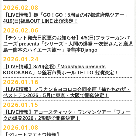
チケット料金：
・宮崎朝子（SHISHAMO）
お肉をたっぷり味わいながら、生の音楽に酔いしれる「ニクオン」
。今
トにて”皆勤風呂ントアクト”として皆さんをお迎えします。
フラカンの出演は6月20日(土)になります。
一般チケット発売日：5月23日(土) 10:00
2026.02.08
日時：2026年4月30日(木) 開場18:15／開園19:00
一般チケット発売日：3月28日(土)
前売 ¥5,500(税込/ドリンク代別）
・山田将司＆菅波栄純（THE BACK HORN）
2026年5月に奈良と岐阜で開催、SCOOBIE DOを迎えお届けするフラワ
【公演詳細】
年もお楽しみください！
どうぞお楽しみに♨️
どうぞお楽しみに！
問い合わせ：JAILHOUSE(052)936-6041 /
https://www.jailhouse.jp/live/
会場：恵比寿
LIQUIDROOM
U-22割 ￥4,500(税込/ドリンク代別/身分証持参必須（コピー不可/公演当
【LIVE情報】鶴「GO！GO！5周目の47都道府県ツアー」
ーカンパニーズが不定期で行なっている２マンライブ企画「シリーズ・
公演タイトル：第11回！ 僕たち、プロ野球大好きミュージシャンです！
オフィシャルホームページ：
https://www.
nikuon.com/top
dragondeluxe2026/
チケット料金：前売り¥5,700(税込/整理番号付/ドリンク代別途要) *記念バ
◎「フォークの爆発2026 ミニマル巡業 〜うたとギターとコーラスと〜」
日提示できない場合は一般価格チケットとの差額分をお支払いいただき
4/19(日)福島OUT LINE 出演決定！
「ホフディラン 春のベースまつり」に今年もグレートマエカワの出演が
人間の爆発」の一般チケット発売が3/8(日)10:00よりスタート！
日時・会場：3月17日（火）新宿ロフトプラスワン
お問い合わせ：ニクオン実行委員会 info＠
nikuon.com
◎「OTODAMA’26」
◎『
YATSUI FESTIVAL! 2026
』
ッヂ付
6/28(日) 札幌musica hall cafe 開場15:30/開演16:00 問：浮雲社中
ます)
決定！
ますます充実のライブを展開している両者によるガチンコ対バン、熱す
2026.02.06
（http://www.loft-prj.co.jp/PLUSONE/）
日時：5月4日(月祝)、5日(火祝) 開場10:00 / 開演11:00
日程：
2026
年
6
月
20
日（土）、
6
月
21
日（日） ※フラワーカンパニーズ
＊フラワーカンパニーズファンクラブ「ヤングフラワーズ」優先販売を
鶴「GO！GO！5周目の47都道府県ツアー」4/19(日)福島OUT LINE 公演
一般チケット発売日：2026年3月15日(日)10:00
チケット料金：4,800円（税込/整理番号付/ドリンク代別）
※１人１枚※未就学児入場不可/小学生以上チケット必要
ぎるステージになること必至！
開場／開演： 18:15／19:00
＊フラワーカンパニーズの出演は5月5日(火祝)のみ
の出演は6/20(土)のみ
【チケット発売日変更のお知らせ】4/5(日)フラワーカンパ
予定しています。次号会報誌にご案内を同
封します
にフラワーカンパニーズの出演が決定！
プレイガイド：
※高校生以下は当日¥2,000キャッシュバック（
当日年齢を証明できるも
一般チケット発売日：2026年6月6日(土)
◎「ホフディラン 春のベースまつり2026」
どうぞお見逃しなく〜
出演ミュージシャン： ※五十音順
会場：大阪・泉大津フェニックス
開場
ニーズ presents「シリーズ・人間の爆発 〜友部さんと鹿児
/
開演（両日）：
11:30
チケットぴあ
の（学生証、保険証など）
のご提示が必要となります）
＊ライブハウス会場限定店頭先行：4/4(土) 12:00〜19:00
日時：2026年5月20日(水) OPEN 18:30 / START 19:00
イノウエアツシ（ニューロティカ／横浜DeNAベイスターズ）、ウエノコ
島ー熊本のハイエース旅〜」＠熊本Django
その他詳細→
https://shimizuonsen.com/otodama/26/
会場
: Spotify O-EAST / Spotify O-WEST / Spotify O-nest 5F / Spotify O-
◎鶴「GO！GO！5周目の47都道府県ツアー」
イープラス
一般チケット発売日：3月28日(土)10:00
・クラブカウンターアクション宮古店頭
会場：新代田FEVER
ウジ（the HIATUS、Radio
nest 6F / Spotify O-Crest
2026.01.24
日時：2026年4月19日(日) 開場15:30 / 開演16:00
ローソンチケット
〒027-0083 岩手県宮古市大通２丁目６－１１
出演：ホフディラン
◎フラワーカンパニーズpresents『シリーズ・
人間の爆発』
Caroline／広島東洋カープ）、オカモト”MOBY”タクヤ (SCOOBIE DO ／
duo MUSIC EXCHANGE /
clubasia / LOFT9 shibuya / WOMBLIVE /
会場：福島OUT LINE
ネクストロード 03-5114-7444（平日14:00〜18:00）
プレイガイドなど詳細はライブページにてご確認くださ
【LIVE情報】3/20(金祝)「Mobstyles presents
6月から開催するフラワーカンパニーズのアコースティック企画の新たな
*
注意事項
ゲストベーシスト：ウエノコウジ（the HIATUS / Radio Caroline)、グレ
MLB解説者)、グレート
shibuya 7thFLOOR
出演：鶴、フラワーカンパニーズ
KOKOKARA」＠釜石市民ホール TETTO 出演決定！
い
https://flowercompanyz.com/live/
試みとなる歌とアコースティックギター一本とコーラスと小
物の楽器な
東北地方在住者のみの先着販売となります
ートマエカワ (フラワーカンパニーズ
) 、junko（打首獄門同好会）、and
・5月30日(土) 開場 16:30 / 開演 17:00
マエカワ（フラワーカンパニーズ／中日ドラゴンズ）、樋口豊
主催
:
やついいちろう
チケット料金：¥4800(税込/オールスタンディング/ドリンク代別途要)
どで構成するライヴ「フォークの爆発2026 ミニマル巡業 〜うたとギター
2026.01.16
１人１枚のみ購入可能
more,,,
会場：奈良NEVER LAND
（BUCK∞TICK／阪神タイガース）
他出演者、チケットなど詳細：以下よりご確認ください
一般チケット発売日：2月21日(土)
とコーラスと〜」の一般チケット発売が3/8(日)10:00よりスタート！
住所記載の身分証確認持参の上、
それぞれのライブハウス店頭にて販売
来場チケット：前売り：¥5,300+1drink 当日：¥5,800+1drink
出演：フラワーカンパニーズ/SCOOBIE DO
【LIVE情報】フラカン＆ヨコロコ合同企画「俺たちのザ・
司会：金光裕史（音楽と人編集部／阪神タイガース）
◎「モンキーTシャツ」
【YATSUI FESTIVAL! 2026 WEB INFORMATION】
問い合わせ：GIPお問合せフォーム→
https://www.gip-web.co.jp/t/info
します
配信チケット：前売り配信視聴券：¥3,000
ベストテン2026」5月に東京・大阪で開催決定！
チケット料金：前売り¥5.200(税込/D別/整理番号付)
6月から開催するフラワーカンパニーズのアコースティック企画の新たな
料金：前売￥4,000 ※税込／要1オーダー（500円以上）
価格：￥3,700(税込)
オフィシャルサイト：
https://yatsui-fes.com
◎「フォークの爆発2026 ミニマル巡業 〜うたとギターとコーラスと〜」
購入は現金のみとなります
当日・アーカイブ配信視聴券：¥3,500
一般チケット発売日：2026年3月8日(日)
試みとなる歌とアコースティックギター一本とコーラスと小
物の楽器な
チケット発売日：2月28日（土）11時〜
2026.01.15
ボディ：ビッグシルエット
オフィシャルX：
https://x.com/YATSUIFES
＊ミニマル巡業とは『
新たな試みとして歌とアコースティックギター一
転売は固く禁止とさせていただきます
＊お得な来場＆配信チケット：前売り：¥7,000+1drink
プレイガイド：
どで構成するライヴ「フォークの爆発2026 ミニマル巡業 〜うたとギター
※購入枚数制限あり／お一人様2枚まで
カラー：ホワイト、アシッドブルー
オフィシャルFacebook：
https://www.facebook.com/YATSUIFES
【LIVE情報】アコースティック・ワンマンツアー「フォー
本とコーラスと小
物の楽器などで構成するライヴ』です
公演当日も身分証を確認させて頂きます（U-22割も同様）
チケット発売：
イープラス
とコーラスと〜」に札幌公演の追加が決定！
※チケットの整理番号順での入場となります。
素材 ： 綿100％
オフィシャルInstagram ：
https://www.instagram.com/yatsuifes/
クの爆発2026」2形態で開催決定！
6/8(月)京都・紫明会館 18:30/19:00 問：SOLE CAFE
当日11:30〜整列開始いたします
ホフディランオフィシャルFC先行(抽選)：3/19(木)
12:00-3/22(日) 23:59
チケットぴあ
販売URL
サイズ：S / M / L / XL
2026.01.08
6/10(水)広島・東広島 西条公会堂 18:30/19:00 問：キャンディープロモ
近隣のご迷惑になるためそれ以前のお並びは禁止とさせていただき
ます
一般発売その他情報は
ローソンチケット Ｌコード：56253
◎「フォークの爆発2026 ミニマル巡業 〜うたとギターとコーラスと〜」
https://eplus.jp/sf/detail/4487570001-P0030001
＜製品サイズ＞
YATSUI FESTIVAL! 2026お問合せ：Spotify O-EAST：03-5458-4681
ーション広島
その他詳細：
https://www.gip-web.co.jp/schedule/detail/8491#13568
特設サイトにて→
https://hoff.jp/e/
bs26/
【グレートマエカワ情報】
問い合わせ：奈良NEVER LAND
http://nara-neverland.
com/pc/info.html
＊ミニマル巡業とは『
新たな試みとして歌とアコースティックギター一