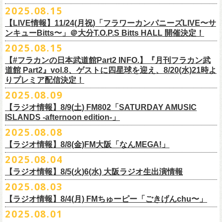
本番を3日後に控えた４人でのお喋り、どうぞお楽しみに！
が響き渡った。“星のブルペン”での、夜空から降り注ぐ星の光のような照
2025.08.15
■8月24日(日) 7:00～10:00 TOKAI RADIO（FM929）『Morning
明演出も忘れがたい。
【LIVE情報】11/24(月祝)「フラワーカンパニーズLIVE〜サ
Delight』
◎「フラカンの日本武道館 Part2 オフィシャルガチャ」
武道館公演チケットは、9/19(金)
まで各プレイガイドにて前売チケット発
もちろん“深夜高速”や“感情七号線”、“馬鹿の最高”“真冬の盆踊り”といっ
ンキューBitts〜」＠大分T.O.P.S Bitts HALL 開催決定！
＊グレートマエカワ インタビューOA
1回：500円(税込)
売中！
た、それ以前発表の名曲たちも会場を盛り上げる。「久々の曲を」とい
2025.08.15
https://www.tokairadio.co.jp/program/md/
全16種類
また、フラカン武道館応援企画として四星球とPIGGSが出演、
9/18(木)高
う紹介と共に、1998年発表のアルバム『マンモスフラワー』の最後に収
BRAHMAN ｢tour viraha 2026｣の
※フィギュア・チェキ・トートの引換券が出た時は、当日中にお引
【#フラカンの日本武道館Part2 INFO.】『月刊フラカン武
き換
円寺HIGHで開催される「SET YOU FREE〜VS SERIES」にグレートマ
録された“虹の雨あがり”が始まった瞬間には、観客たちからどよめきにも
3月22日(日) 愛知 名古屋ReNY limited公演にフラワーカンパニーズの出演
道館 Part2』vol.8、ゲストに四星球を迎え、8/20(水)21時よ
えください。
エカワがDJで出演決定！
フラカン武道館チケットの最後の手売り販売も
似た歓声が上がった。＜いつまでもそう どこまでもそう これからも
が決定しました！
りプレミア配信決定！
【 フィギュア 】4体セット , 高さ:最大8cm
実施！
きっとそうさ／うまくいく事もあって うまくいかない事はないのさ＞
【 チェキ 】1枚
2025.08.09
――そう歌う“虹の雨あがり”を今、武道館で歌いたいと思ったバンドの心
◎BRAHMAN ｢tour viraha 2026｣
【 トート 】高さ35 × 底幅39 × マチ10 cm , 素材:綿100% キャンパス
合わせてお見逃しなく！
が、とても強くて、優しくて、頼もしい。
日時：3月22日(日) 17:00open 18:00start
【ラジオ情報】8/9(土) FM802「SATURDAY AMUSIC
【 アクリルキーホルダー 】本体部分:最大 縦56 × 横30 × 厚さ3 mm
個人的にこの日のハイライトは、本編の終盤で披露された“最後にゃなん
ISLANDS -afternoon edition-」
会場：愛知 名古屋ReNY limited
【 マスキングテープ 】テープ幅30mm , 5m巻き , 材質:紙
＜番組情報＞
とかなるだろう”だった。2017年発表のアルバム『ROLL ON 48』に収録
出演：BRAHMAN,、フラワーカンパニーズ
2025.08.08
■8月9日(土) 12:00〜18:00 FM802「SATURDAY AMUSIC ISLANDS -
【 フォンタブ 】本体部分:55 × 55 mm , 材質:ポリエステル+TPU強化布 ,
『月刊フラカン武道館 Part2』武道館直前スペシャル
された楽曲。このアルバムは前回の武道館公演のあとにリリースされた
チケット料金：3500円(税込/ドリンク代別途要)
【ラジオ情報】8/8(金)FM大阪「なんMEGA!」
afternoon edition-」
金属Dカン
9月17日(水)21:00〜生配信
最初のアルバムであり、そして、このアルバムから再びフラカンは自主
一般チケット発売日：10月4日(土) 10:00
＊グレートマエカワ コメントOA（グレートマエカワの勝手にtop3 / 13〜
2025.08.04
【 缶バッジセット 】2個組 , 直径32mm
本番URL：
https://www.youtube.com/live/ND1cdsaWaZI
レーベルでの活動に戻った。そんな時期に歌われた＜最後の最後の最後
問い合わせ：ジェイルハウス 052-936-6041 www.jailhouse.jp
■8月8日(金) 12:00〜15:00 FM大阪「なんMEGA!」
14時台）
10月25日＠熊本Djangoを皮切りに30箇所31公演を回る全国ワンマンツア
には 絶対なんとかなるんだぜ＞というフレーズは、この2025年の武道
【ラジオ情報】8/5(火)6(水) 大阪ラジオ生出演情報
＊グレートマエカワ インタビューOA
https://funky802.com/saipm/
ー「フラカンのチョイナチョイナ’25/’26」の10月〜12月公演分の一般チ
＊アーカイブ配信中！
館の観客席にいる僕にとって、未来への希望のメッセージのように響い
https://www.fmosaka.net/_sites/16782390
2025.08.03
■8月5日(火)15:00〜18:00 FM COCOLO「MARK’E MUSIC MODE」
ケットが8月30日(土)より発売スタート！
■vol.0 番組スタート直前スペシャル
た。「絶対になんとかなる」――そう歌うロックバンドが、武道館のス
【ラジオ情報】8/4(月) FMちゅーピー「ごきげんchu〜」
＊オクノマサヒコ（オクノシンヤ／グレートマエカワ） 生出演(16:00台
ゲスト：スキマスイッチ
テージで、とても人間くさく、それでいて光に照らされながらロックを
出演予定）
2025.08.01
9/20(土)開催の日本武道館公演を経て、さらに勢いを増してまわるフラカ
https://www.youtube.com/watch?
v=BR4CmNuGCLg&t=28
演奏している。これって、シンプルに奇跡じゃないか。
■8月4日(月)14:00〜17:00 FMちゅーピー「ごきげんchu〜」