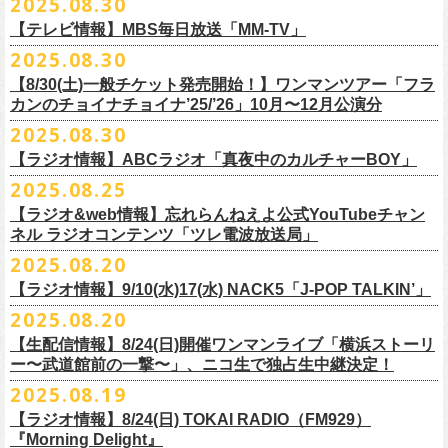
2025.08.30
うような、感動というもののさらに向こう側へ突き抜けていくような、
様々なアイテムが全16種類。ぜひお楽しみください！
サイズ：160（バニラのみ） / S / M / L / XL / XXL
【 受付期間 】
2月21日(土) 別府Copper Ravens 16:30/17:00
うつみようこ(vo)
素晴らしく爽快なライブだった。
＜製品サイズ＞
【テレビ情報】MBS毎日放送「MM-TV」
◆コンビニ(番号端末式)・銀行ATM・ネットバンキング決済
2月22日(日) 福岡CB 15:30/16:00
真城めぐみ(vo)
ライブの1曲目を飾ったのは、今年リリースの最新アルバム『正しい哺乳
160 ： 身丈62cm / 身幅46cm / 肩幅40cm / 袖丈18cm
9月22日(月) 17:00 ～ 9月27日(土) 22:59まで
2025.08.30
2月24日(火) 豊橋Club KNOT 18:30/19:00
中森泰弘(g)
■
9月
1日(月)27:20〜
MBS毎日放送「MM-TV」
類』収録の“少年卓球”。開演時間が来て、会場の照明が落ちて真っ暗にな
S ： 身丈65cm / 身幅49cm / 肩幅42cm / 袖丈19cm
◆クレジットカード決済
2月28日(土) 新潟GOLDEN PIGGS BLACK 16:30/17:00
【8/30(土)一般チケット発売開始！】ワンマンツアー「フラ
奥野真哉(key)
＊グレートマエカワ インタビューOA
り、照明が点滅しはじめ、野性的なビートが鳴り響く登場SE“Eeyo”が流
M ： 身丈69cm / 身幅52cm / 肩幅46cm / 袖丈20cm
9月22日(月) 17:00 ～ 9月30日(火) 22:59まで
3月1日(日) 金沢AZ 15:30/16:00
カンのチョイナチョイナ’25/’26」10月〜12月公演分
クハラカズユキ(dr)
※
リピート放送；
9/4(木)、9/5(金)、9/7(日)
れ出した瞬間から異様なほどの高揚感が会場を包み込み、そして竹安堅
L ： 身丈73cm / 身幅55cm / 肩幅50cm / 袖丈22cm
3月7日(土) HEAVEN’S ROCKさいたま新都心 16:30/17:00
チケット料金：前売 ¥5,500（税込／整理番号付／ドリンク代別途要）
2025.08.30
https://www.mbs.jp/mmtv/
一の目が醒めるようなギターから“少年卓球”が始まった瞬間に、もうこの
XL ： 身丈77cm / 身幅58cm / 肩幅54cm / 袖丈24cm
【 お届け 】
3月14日(土) 仙台darwin 16:30/17:00
※⾼校⽣以下は当⽇¥2,000 キャッシュバックします
#MMTV_mbs
日のフラカンの勝利は確定した――そんな気持ちになった。『正しい哺
【ラジオ情報】ABCラジオ「真夜中のカルチャーBOY」
XXL：身丈81cm / 身幅63cm / 肩幅57cm / 袖丈25cm
10月下旬発送予定
（当⽇年齢を証明できるもの（学⽣証、保険証など）のご提⽰
が必要と
10年ぶり2回目となる日本武道館公演『フラカンの日本武道館 Part2 〜
乳類』はこの10年をかけてフラカンが研ぎ澄ませてきたバンドサウンド
※上記サイズはあくまでも目安の寸法です
2025.08.25
チケット料金：¥5,200(税込/整理番号付/
ドリンク代別途要)
なります）
■8月30日(土) 、9月6日(土)、9月13日(土)
超・今が旬〜』を9月20日(土)
に開催するフラワーカンパニーズが、
今年1
とメッセージ性が高次元で結晶化した大傑作だが、その中でも、“少年卓
※全公演、高校生以下は当日¥2,000 キャッシュバック(当日年齢を証明で
【ラジオ&web情報】忘れらんねえよ公式YouTubeチャン
※チケットにスタンディングの記載がありますが、
当日は椅子あり自由
深夜2:00〜3:00 ABCラジオ「真夜中のカルチャーBOY」
月より月１配信のYouTube番組『月刊フラカン武道館 Part2』をスター
先行配信しておりました「ただいま実演中/ピュアな匂いがチョイナチョ
球”はポップで疾走感があり、初めてロックで高揚した瞬間をギュッと思
ネル ラジオコンテンツ「ツレ電波放送局」
きるもの(学生証、
保険証など)のご提示が必要となります)
席でのご案内となります。
※グレートマエカワ インタビューOA
ト、番組スタート直前スペシャルのvol.
0としてスキマスイッチ、第１回
イナ」を急遽CD化、ライブ会場にて販売がスタート！
い出させるような楽曲だ。10年ぶりの武道館とライブの1曲目を飾るに相
一般チケット発売日：
2025.08.20
券売状況により、
当日券でのご来場のお客様に後方にてスタンディン
https://abcradio.asahi.co.jp/mayoboy/
目のゲストとしてTHE COLLECTORSの加藤ひさし(vo)と古市コータロー
ぜひお手元に〜
応しい楽曲が最新アルバムに収められているという点で、今のフラカン
■8月25日(月)21:00公開
10/25〜12/22公演＞8月30日(土)
グをお願いする
場合もございます
(
g)、第２回目にHump Back、第３回目はスターダスト☆レビューの根本
の絶好調ぶり、そして、この10年間のフラカンが歩んだ道のりの豊かさ
【ラジオ情報】9/10(水)17(水) NACK5「J-POP TALKIN’」
忘れらんねえよ公式YouTubeチャンネル ラジオコンテンツ「ツレ電波放
1/17〜3/14公演＞10月18日(土)
＊2/21＠大分公演のみ＞10月25日(土)
一般チケット：発売中
要、
第４回目は南海キャンディーズの山里亮太、
第５回目は筋肉少女帯
◎31st single「ただいま実演中/ピュアな匂いがチョイナチョイナ」
を感じずにはいられない。
送局」
2025.08.20
■9月10日(水)、17日(水) 24:00～24:30 NACK5「J-POP TALKIN’」
https://flowercompanyz.com/live/2025/06/18/8686
の大槻ケンヂ、
第６回目はBRAHMANのボーカル・TOSHI-LOW、
第７回
価格：1100円(税込)
他にも美しい情景を想起させる“アメジスト”や“ミント”、下世代へのメッ
第10回ツレ：フラワーカンパニーズ 鈴木圭介/グレートマエカワ
【生配信情報】8/24(日)開催ワンマンライブ「横浜ストーリ
詳細：
https://flowercompanyz.com/live/2025/08/12/8752
＊鈴木圭介、グレートマエカワ ゲスト出演
問い合わせ：JAILHOUSE TEL:052-936-6041
https://www.jailhouse.jp/
目はラッパー・シンガーソングライターのNovel Core、そして８回目に四
収録曲:
セージを歌う“履歴書”、長い旅路を歩き続けるバンドの生き様を伝える“ハ
https://youtu.be/BIya9VH0ZOI
ー〜武道館前の一撃〜」、ニコ生で独占生中継決定！
https://www.nack5.co.jp/program/j-pop_talkin/
星球を招きお届けしてきた今番組（
全回アーカイブ配信中）。
1.ただいま実演中
イエース”（この曲の演奏時には、ステージセットとして、実際に60万キ
2025.08.19
2.ピュアな匂いがチョイナチョイナ
ロ以上を走行したというバンドの先代ハイエースが登場した）、キャッ
番組最終回となる今回は、フラカンメンバー4人による「
武道館直前スペ
価格：1100円(税込)
【ラジオ情報】8/24(日) TOKAI RADIO（FM929）
チーなサウンドとモチーフの中に現代社会や人間への批評眼を忍び込ま
シャル」を9月17日(水)21:
『Morning Delight』
00より生配信決定！
せた“ラッコ！ラッコ！ラッコ！”……この10年で生まれた多彩な楽曲たち