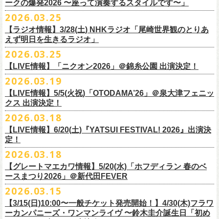
◎「レッツけんこう
タオル
」
ークの爆発2026 〜座って演奏するスタイルです〜」
一般チケット発売日：8月8日(土)
ミ蒸着袋入り(*どれになるかお楽しみスタイル）
☆HP先行：
会場：奄美大島＠ LIVE BOX MA・YASCO
価格：￥1,800 (税込)
2026.03.25
素材 ： 白アクリル , シリコンリング , ステンレス製カニカン
受付期間：4/16(木)12:00〜4/26(日)23:59
出演：フラワーカンパニーズ
カラー：ホワイト
サイズ ： （本体）40×28mm 厚み3mm
受付URL：
https://eplus.jp/jpk-tour26/
【ラジオ情報】3/28(土) NHKラジオ「尾崎世界観のとりあ
サンボマスター夏の東北７か所を廻るツアー「ロックンロール デスティ
オープニングアクトあり：ずぶ濡れブラザーズ
◎「レッツけんこうアンブレラチャーム」（ランダム）
イエローver.
サイズ：82cm × 34cm
えず明日を生きるラジオ」
ネーション in とうほく 「from ふくしま for ふくしま」、7/25(土)石巻、
チケット料金：前売 ¥3,800（税込/全自由席/整理番号付/ドリンク代別途
価格：￥500(税込)
素材：綿100%
◎怒髪天&フラワーカンパニーズ presents 「ジャンピング乾杯TOUR
7/26(日)宮古の2公演にフラワーカンパニーズの出演が決定！
2026.03.25
要）
仕様：チャーム4種（けいくん、まーちゃん、けんちゃん、
こにし）/アル
■3月28日(土)22:05〜22:55 NHKラジオ「尾崎世界観のとりあえず明日を
2026 “オレたち足腰お達者くらぶ”」
久しぶりのサンボマスターとの対バン、どうぞお楽しみに！
一般チケット発売日：6月6日(土)予定
ミ蒸着袋入り(*どれになるかお楽しみスタイル）
【LIVE情報】「ニクオン2026」＠錦糸公園 出演決定！
生きるラジオ」
・9月5日(土) 滋賀U☆STONE 17:00/17:30 （問）清水音泉 06-6357-
問い合わせ：LIVE BOX MA・YASCO
素材 ： 黄色アクリル , シリコンリング , ステンレス製カニカン
◎「レッツけんこうステッカーセット」*6枚組
＊鈴木圭介がゲストとして出演
2026.03.19
3666 (平日12:00〜17:00) info@shimizuonsen.com
◎サンボマスター「ロックンロール デスティネーション in とうほく
サイズ ： （本体）40×28mm 厚み3mm
価格：￥1,000（税込）
https://www.nhk.jp/p/rs/KG9YLK9LWL/
【LIVE情報】5/5(火祝)「OTODAMA’26」＠泉大津フェニッ
・9月6日(日) 伊勢RHYTHM 16:00/16:30 （問）JAILHOUSE 052-936-
「from ふくしま for ふくしま」
◎「グレートマエカワ第57回誕生日会 in 奄美大島」
素材 ： 塩ビ
クス 出演決定！
6041
www.jailhouse.jp
＊石巻公演
日時：2026年9月27日(日) 開場17:00 開演18:00
各サイズ
・9月12日(土) 弘前KEEP THE BEAT 17:00/17:30 （問）ノースロード
2026.03.18
日時：2026年7月25日(土) 開場 17:30 / 開演 18:00
会場：奄美大島＠ ROAD HOUSE ASiVi
けいくん：51×74mm
ミュージック秋田 018-833-7100
会場：宮城・石巻BLUE RESISTANCE
6/21(日)「G-FREAK FACTORY presents “MAD SOUL CONNECTION
出演：フラワーカンパニーズ
【LIVE情報】6/20(土)『YATSUI FESTIVAL! 2026』出演決
まーちゃん：44×70mm
・9月13日(日) 秋田Club SWINDLE 15:30/16:00 （問）ノースロードミュ
出演：サンボマスター、フラワーカンパニーズ
定！
vo.24″」＠前橋DYVER にて、G-FREAK FACTORYとの対バンが決定！
オープニングアクトあり：楠田莉子BAND
けんちゃん：41×64mm
ージック秋田 018-833-7100
チケット料金：
「ARABAKI ROCK FEST.26」4/26(日)MICHINOKU PEACE SESSION
一般発売日に先がけ、4/4(土) 10:00よりオフィシャル先行受付もスター
チケット料金：前売 ¥4,500（税込/整理番号付/ドリンク代別途要）
2026.03.18
こにし：49×66mm
出演：怒髪天、フラワーカンパニーズ
前売 ¥5,500(税込/ドリンク代別）
GTR祭’26ステージに、GUEST GUITARとして竹安堅一の出演が決定しま
ト。どうぞお見逃しなく！
一般チケット発売日：6月6日(土)予定
バンドロゴ：74×45mm
【グレートマエカワ情報】5/20(水)「ホフディラン 春のベ
チケット料金：オールスタンディング ￥6,900（税込/ドリンク代別途
U-22割 ￥4,500(税込/ドリンク代別/身分証持参必須（コピー不可/公演当
した！
問い合わせ：ROAD HOUSE ASiVi
チキパン(CHICKEN PUNKS)：45×90mm
ースまつり2026」＠新代田FEVER
要）※未就学児童入場不可(小学生以上のご入場される方全てにチケット
日提示できない場合は一般価格チケットとの差額分をお支払いいただき
◎「G-FREAK FACTORY presents “MAD SOUL CONNECTION vo.24″」
2026.03.15
必要)
ます)
◎「ARABAKI ROCK FEST.26」
日時：2026年6月21日(日) 開場16:30 / 開演 17:00
一般チケット発売日：6月6日(土)
※１人１枚※未就学児入場不可/小学生以上チケット必要
【3/15(日)10:00〜一般チケット発売開始！】4/30(木)フラワ
日時：4月25日(土) 開場9:30 開演10:30
会場：前橋DYVER
ーカンパニーズ・ワンマンライヴ 〜鈴木圭介誕生日「初め
一般チケット発売日：2026年6月6日(土)
4月26日(日) 開場9:30 開演10:30 ※竹安堅一の出演は4/26(日)
出演：G-FREAK FACTORY、フラワーカンパニーズ