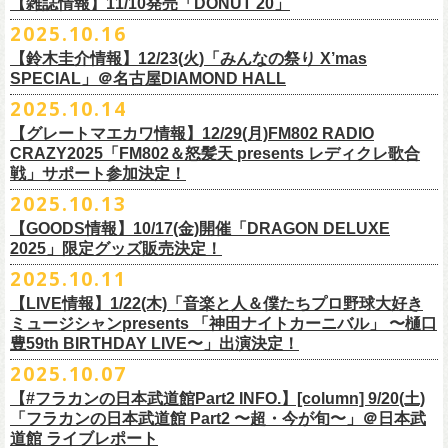
FILL BREWING
ーー過去ライブ映像配信スケジュール予定ーー
【雑誌情報】11/10発売「DONUT 20」
※購入枚数制限あり／お一人様2枚まで
受付
URL
：
https://l-tike.com/su-
xing-cyu/
予約開始：2025年11月16日(日)12:00〜
＊9/20(土)「フラカンの日本武道館 Part2 〜超・今が旬〜」ライブレポー
し2DAYSの2023年の映像も配信されること
が決定！
◎「フラカンの横浜アリーナ -リモートライヴ編- 〜生き続けてる事は最
▼視聴はこちら
みぞのくち醸造所
＊11/27(木)配信開始予定
※チケットの整理番号順での入場となります。
予約方法：Livepocketで受付
https://t.livepocket.jp/e/2q1m4
ト掲載
2025.10.16
武道館ライブ配信に先駆け、順次公開される予定です。
■11月10日(月)発売 「DONUT 20」
大のメッセージ！〜」
https://video.unext.jp/browse/feature/FET0012549
YOUNG MASTER（ドリンクアッパーズ）
◎「ゾロ目だョ全員集合!〜フラカン33年、野音99年〜」2022.9.23 日比
販売URL
https://skream.jp/livereport/2025/10/flower_companyz.php
【鈴木圭介情報】12/23(火)「みんなの祭り X’mas
＊グレートマエカワインタビュー掲載
https://video.unext.jp/browse/feature/FET0012549
横浜ビール
谷野外大音楽堂
https://eplus.jp/sf/detail/4428590001-P0030001
SPECIAL」＠名古屋DIAMOND HALL
どうぞお楽しみに！
【グレートマエカワ（フラワーカンパニーズ）「ロックンロールが降っ
ほか過去ライブ映像２作品も配信中！
横浜ベイブルーイング
2025.10.14
てきた日」】
＊12/4(木)配信開始予定
Riip Beer他（Ever Green Imports）
＊12/4(木)配信開始予定
注意事項
＊U-NEXT独占ライブ配信詳細
人生を変えた1枚のレコードについて訊く「ロックンロールが降ってきた
◎ フラワーカンパニーズ「神さまツアー」～年末恒例磔磔2デイズ～ 1
＊11/20(木)より配信中
【グレートマエカワ情報】12/29(月)FM802 RADIO
Y.MARKET BREWING
◎ フラワーカンパニーズ「神さまツアー」～年末恒例磔磔2デイズ～ 1
※営利目的のチケットの転売は固くお断り致します。転売チケットは入
◎フラワーカンパニーズ「フラカンの日本武道館 Part2 〜超・今が
日」に、先ごろ、二度目の日本武道館公演を成功させたフラワーカンパ
日目 2023.12.13 京都磔磔
◎「フラカンの横浜アリーナ -リモートライヴ編- 〜生き続けてる事は最
CRAZY2025「FM802＆怒髪天 presents レディクレ歌合
US BREWERY（近日発表！）
日目 2023.12.13 京都磔磔
場をお断りする場合もあ
旬〜」
ニーズのグレートマエカワが登場。自身の音楽人生とフラワーカンパニ
◎ フラワーカンパニーズ「神さまツアー」～年末恒例磔磔2デイズ～ 2
戦」サポート参加決定！
大のメッセージ！〜」
US BREWERY（近日発表！）
◎ フラワーカンパニーズ「神さまツアー」～年末恒例磔磔2デイズ～ 2
りますのでご注意ください。
年末恒例となっている大晦日ライブ「ヤングナイター」改め、「ヤング
配信日：2025年12月5日(金)19:00〜 ※見逃し配信あり
ーズの現在地を語る。
日目 2023.12.14 京都磔磔
＊11/27(木)より配信中
2025.10.13
US BREWERY（近日発表！）
日目 2023.12.14 京都磔磔
※撮影・録音・録画などは禁止とさせていただきます。また開場時のご
デーゲーム’25」の開催が決定！
視聴料：U-NEXT月額会員視聴無料配信URL：
https:
https://donutroll.tokyo/wd/20251110_donut20/
◎『フラワーカンパニーズ「ゾロ目だョ全員集合!〜フラカン33年、野音
自分の席以外の席取りは
【GOODS情報】10/17(金)開催「DRAGON DELUXE
//t.unext.jp/r/flowercompanyz
99年〜」2022.9.23 日比谷野外大音楽堂』
出演アーティスト：
ご遠慮ください。
2025」限定グッズ販売決定！
12月31日(水)＠新代田LIVE HOUSE FEVERにて、今年は14:00からライ
アホマイルド坂本（MC）
※飲食を伴うイベントのため、公演当日、体調不良や発熱症状のある方
ブスタート！
2025.10.11
＊U-NEXT過去ライブ作品配信詳細
10月17日(金)＠名古屋DIAMOND HALLにて開催するフラワーカンパニー
は、来場をご遠慮いただ
年越しのライブ配信はございません。
※配信開始日は変更になる場合があります
【LIVE情報】1/22(木)「音楽と人＆僕たちプロ野球大好き
＊＊＊＊＊＊
ズ presents 「DRAGON DELUXE 2025〜特別編〜」【俺たちのザ・ベス
2月6日（金）
きますようお願いいたします。
チケットの発売日は11月15日(土)。
10月25日(土)よりスタートしたフラワーカンパニーズ ワンマンツアー
ミュージシャンpresents 「神田ナイトカーニバル」 〜樋口
ーーー12/5(金)19:00〜U-NEXTにて独占ライブ配信開始！ーーー
トテンPart2】
◆音楽◆
※ミュージシャンによるトークイベントですが、音楽の話は一切いたし
「フラカンのチョイナチョイナ’25/’26」 ポスターをニワトリ堂にて限定
豊59th BIRTHDAY LIVE〜」出演決定！
①11/20(木)配信開始予定
◎フラワーカンパニーズ「フラカンの日本武道館 Part2 〜超・今が
の限定グッズとして、アクリルキーホルダーの販売が決定！
bird
ませんのでご了承くださ
今年も充実のライブ・
ツアー活動を行なってきたフラカンの2025年のラ
販売致します。
◎「フラカンの横浜アリーナ -リモートライヴ編- 〜生き続けてる事は最
2025.10.07
旬〜」
当日会場にて販売いたします。
THE LOCAL PINTS
い。
『音楽と人』で好評連載中のBUCK∞TICKのベーシスト・樋口豊のコラム
イブ納めとな
る今公演、どうぞお楽しみください！
10月30日(木)9:00〜販売開始となります。
大のメッセージ！〜」 2020.8.27 横浜アリーナ *無観客配信ライブ
配信日：2025年12月5日(金)19:00〜 ※見逃し配信あり
【#フラカンの日本武道館Part2 INFO.】[column] 9/20(土)
「タイガース、今年も優勝だ!!」から派生したトークイベント〈僕たち、
＊数に限りがございます。
視聴料：U-NEXT月額会員視聴無料
「フラカンの日本武道館 Part2 〜超・今が旬〜」＠日本武
◆お笑いステージ◆
公演に関するお問い合わせ LOFT9 Shibuya
プロ野球大好きミュージシャンです！〉presentsによるライヴの開催が決
◎フラワーカンパニーズ大晦日ライブ「ヤングデーゲーム’25」
②11/27(木)配信開始予定
配信URL：
https:
//t.unext.jp/r/flowercompanyz
道館 ライブレポート
レギュラー
https://www.loft-prj.co.jp/schedule/loft9/contact
定！
日時：12月31日（水）OPEN 13:30/ START 14:00