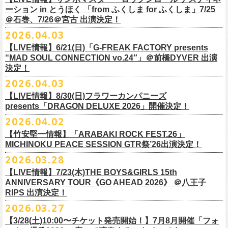
一般チケット前売5,000円/ 当日5,500円
ネクストロード 03-5114-7444 (平日14～18時)
ーション in とうほく 「from ふくしま for ふくしま」7/25
https://rainbowhill.jp/
＊鶴オフィシャルサイト：
https://afrock.jp/
ーーーーー
＠石巻、7/26＠宮古 出演決定！
鈴木実貴子ズ自主企画イベント『心臓の騒音』にフラワーカンパニーズ
2026.04.03
・7月2日(木)＠荻窪TOP BEAT CLUB
＜振替公演・チケットの払い戻しについて＞
の出演が決定！
*ワンマン
【LIVE情報】6/21(日)「G-FREAK FACTORY presents
・現在、振替日程、および各公演のチケット払い戻しに関する詳細を調
本日よりオフィシャル先行もスタート！どうぞお見逃しなく〜
本日4月23日(木)に結成37周年を迎えたフラワーカンパニーズ、自身初と
OPEN：19:00 / START：19:30
“MAD SOUL CONNECTION vo.24″」＠前橋DYVER 出演
整しております。 決定次第、改めて各バンドの公式サイトおよび公式
なるクラブクアトロ・ワンマンツアーの開催が決定！
決定！
前売：¥5,000 / 当日：¥5,500 ＋1DRINK(¥700)
SNS等にてご案内いたしますので、今しばらくお待ちください。
◎鈴木実貴子ズ自主企画イベント『心臓の騒音』
https://topbeatclub.com/schedule/?month=202607
2026.04.03
・お手持ちのチケット（紙・電子共に）は、詳細が発表されるまでその
日程：12月3日(木)
◎フラワーカンパニーズ 「フラカンのクアトロツアー2026」
まま大切に保管していただきますようお願い申し上げます。振替公演や
【LIVE情報】8/30(日)フラワーカンパニーズ
時間：開場 18:30 開演 19:00
10/10(土)渋谷クラブクアトロ OPEN 16:15 START 17:00 問：ネク
払い戻しの際に必要となります。
presents「DRAGON DELUXE 2026」開催決定！
会場 ：新代田FEVER
ストロード
2026.04.02
料金：4,500円（税込/ドリンク代別/整理番号有）
10/24(土)広島クラブクアトロ OPEN 16:15 START 17:00 問：キャ
改めて万全の体制で、鶴とともにライブをお届けできたらと思いますの
出演：鈴木実貴子ズ / フラワーカンパニーズ
ンディー・プロモーション
【竹安堅一情報】「ARABAKI ROCK FEST.26」
で、ご理解のほど、何卒宜しくお願い致します。
フラワーカンパニーズのベーシスト兼リーダー兼社長、グレートマエカ
一般チケット発売日：8月23(土)
MICHINOKU PEACE SESSION GTR祭’26出演決定！
10/25(日)梅田クラブクアトロ OPEN 15:15 START 16:00 問：清水
ワの57歳の誕生日を記念し、7年ぶりの奄美大島で、誕生日会&前夜祭開
問い合わせ：VINTAGE ROCK std. 03-5787-5350 （平日12:00～17:00）
音泉
2026.03.28
催決定!
https://vintage-rock.com/
11/1(日)名古屋クラブクアトロ OPEN 15:15 START 16:00 問：JAIL
お待たせしました！怒髪天との恒例”ジャンピング乾杯TOUR”、もちろん
【LIVE情報】7/23(木)THE BOYS&GIRLS 15th
HOUSE
今年も開催決定！
ANNIVERSARY TOUR《GO AHEAD 2026》 ＠八王子
◎「フォークの爆発2026 ミニマル巡業 ～うたとギターとコーラスと～
＜全公演共通＞
みんなで足腰鍛えて挑みます〜
【オフィシャルサイト先行】
RIPS 出演決定！
GMBD前夜祭」
チケット料金：前売￥5,700(税込/ドリンク代別途要)
◎「レッツけんこうアンブレラチャーム」（ランダム）
受付期間：04/25(土)20:00～04/30(木)23:
59
2026.03.27
※ミニマル巡業とは『新たな試みとして歌とアコースティックギター一
※高校生以下は当日¥2,000キャッシュバック（当日年齢を証明できるも
価格：￥500(税込)
本日よりHP先行も受付スタート！お見逃しなく！！
▼受付URL
本とコーラスと小物の楽器などで構成するライヴ』です
【3/28(土)10:00〜チケット発売開始！】7月8月開催「フォ
の（学生証、保険証など）のご提示が必要となります）
仕様：チャーム4種（けいくん、まーちゃん、けんちゃん、
こにし）/アル
https://eplus.jp/suzukimikiko-
1203-flowercompanyz/
日時：2026年9月26日(土) 開場17:00 開演18:00