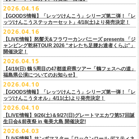
ー」の歌詞をデザインした「モンキーTシャツ」！
い。
証明できるもの（学生証、保険証など）
のご提示が必要となります）
チケット料金：全席指定¥3,500（税込） *未就学児童入場不可
hot.ne.jp/
☆オフィシャル先行☆
一般発売に先がけ、5/22(金)よりオフィシャル先行受付がスタート！
2026.04.16
≪受信可能ドメイン≫
l-tike.com
/
ent.
lawson.co.jp
一般チケット発売日：8月29日(土)
うつみようこ＆Yokoloco Band LIVE情報
チケット発売日：5月30日(土)10:00
5月15日(金)18:00 〜 5月24日(日)23:59
どうぞお見逃しなく！
4/30(木)恵比寿リキッドルーム公演より販売開始いたします！
＜お問合せ＞ローソンチケットインフォメーション
https:
//l-
【GOODS情報】「レッツけんこう」シリーズ第二弾！「レ
[オクノシンヤ(key)クハラカズユキ(ds)グレートマエカワ(b)竹安堅一(g)う
プレイガイド：チケットぴあ
https://t.pia.jp/
https://w.pia.jp/s/hosomichi26ofs/
tike.com/contact/
ッツけんこうステッカーセット」4/18(土)より発売決定！
つみようこ (vo.g)]
お問い合わせ：ell.SIZE 052-211-3997
＊本公演のチケットはチケット不正転売禁止法の対象となる「特定興行
◎「monobright TAIBAN Series 2026 〜SECOND PRIMAL〜」
2026.04.16
Electric Lady Landホームページ ＞
https://www.ell.co.jp/
入場券」となります
「レッツけんこう」シリーズ第二弾！ステッカーセットの発売が決定！
日時：2026年10月16日(金) 開場18:00/開演19:00
・6月5日(金) ＠名古屋TOKUZO
※本イベントはトークイベントです。当日はライブパフォーマンスはご
【LIVE情報】怒髪天&フラワーカンパニーズ presents 「ジ
4/18(土)SaToMansion 10th anniversary festival【南部事変 2026】公演よ
会場：恵⽐寿LIQUIDROOM
*ワンマン
ざいません。
ャンピング乾杯TOUR 2026 “オレたち足腰お達者くらぶ”」
◎「ロックのほそ道2026 〜15th Anniversary Special〜」
り販売開始いたします！
出演：モノブライト / フラワーカンパニーズ
18:30open 19:30start
開催決定！
「フォークの爆発2026 ミニマル巡業 〜うたとギターとコーラスと〜」
日時：2026年8月29日(土) 16:00 / 17:00
チケット料金：前売5,500円(税込/ドリンク代別/整理番号付)
京都のアイドルグループ・きのホ。の主催企画「THE 京月観」7/7(火)＠
予約￥5,000 当日￥5,500
編、長野での開催が決定！
2026.04.15
会場：ゼビオアリーナ仙台
一般チケット発売日：7月11日(土)
京都磔磔にフラワーカンパニーズの出演が決定！
https://www.tokuzo.com/2026Jun/20260605
出演：阿部真央 / クリープハイプ / Spitz / フラワーカンパニーズ（五十
2020年開催した「フラカンの横浜アリーナ」から続く＜フラカンの横浜
問い合わせ：ディスクガレージ https://info.diskgarage.com
【4/19(日) 鶴 5周⽬の47都道府県ツアー「鶴フェスへの道」
◎「フォークの爆発2026 ミニマル巡業 〜うたとギターとコーラスと〜」
音順）
ストーリー＞シリーズ、
福島県公演についてのお知らせ】
本日5月13日20:00から、チケットの先行抽選予約の受付もスタート！
◎「着ぐるみラッコのマグカップ」
・6月5日(土) ＠名古屋TOKUZO
※ミニマル巡業とは『
新たな試みとして歌とアコースティックギター一
料金：アリーナスタンディング￥10,000(税込・ブロック指定・入場整理
今年も8月23日(日)F.A.D YOKOHAMAにて開催決定！
＊オフィシャル先行受付＊
どうぞお見逃しなく！！
価格：￥2,000(税込）
2026.04.10
*ゲストあり：EDDIE（the 原爆オナニーズ）森田裕(バレーボールズ)
本とコーラスと小
今週末に出演を予定しておりました
物の楽器などで構成するライヴ』です
番号付)、スタンド指定席：￥10,000(税込)、車椅子席：￥11,000(税込)
期間：2026年5⽉22⽇(⾦) 18:00〜2026年5⽉31⽇(⽇) 23:59
カラー：グリーン , ホワイト
【GOODS情報】「レッツけんこう」シリーズ第一弾！「レ
17:00open 18:00start
日時：7/14(火) 開場18 : 30/開演19 : 00
お問い合わせ：ノースロードミュージック TEL 022-256-1000（営業時
◎「横浜ストーリー2026」
受付URL：
https://l-tike.com/monobright/
◎きのホ。presents「THE 京月観」vol.4
素材 ： ポリプロピレン
ッツけんこうタオル」4/11(土)より発売決定！
予約￥5,000 当日￥5,500
会場：
■2026年4月19日（日） 鶴 5周⽬の47都道府県ツアー「鶴フェスへの道」
長野
BAR THREE
間 平日11:00〜16:00）
日時：8月23日(日)Open 15:30 / Start 16:00
日時：2026年7月7日(火) 18:00 OPEN/18:30 START
サイズ：直径 約82mm × 高さ 約92mm
https://www.tokuzo.com/2026Jun/20260606
2026.04.10
チケット料金：4,800円（税込/整理番号付/ドリンク代別） ※高校生以下
福島県公演
HP:
https://rocknohosomichi.com
会場：神奈川・F.A.D
YOKOHAMA
会場：京都磔磔
容量／約340ml
お待たせしました、「レッツけんこう」シリーズの発売が決定！
は当日¥2,000キャッシュバック（
会場：福島県・OUTLINE 出演：鶴 / フラワーカンパニーズ
当日年齢を証明できるもの（学生証、
Instagram:
https://www.instagram.com/hosomichiofrock/
チケット料金：前売￥5,200（税込/整理番号付/
ドリンク代別）
【LIVE情報】9/26(土)＆9/27(日)グレートマエカワ第57回誕
出演：フラワーカンパニーズ / きのホ。
本体重量／約92g
第一弾として、「レッツけんこうタオル」が完成！
・6月7日(日)「Rainbow Hill 2026」」＠大阪 服部緑地・野外音楽堂
保険証など）
のご提示が必要となります）
X:
https://x.com/hosomichiofrock
生日会&前夜祭 in 奄美大島 開催決定!
※高校生以下は当日￥2,000キャッシュバック （当日年齢を証明できるも
チケット料金：¥4,800 (ドリンク代別途)
耐熱温度：140℃
4/11(土)「フラカンと行くザ50回転ズの故郷巡りツアー！」＠出雲アポロ
*イベント出演
一般チケット発売日：5月23日(土)
につきまして、鶴のオフィシャルサイトでお知らせがありましたとお
の(学生証、保険証など)
のご提示が必要となります）
2026.04.03
＊チケット先行抽選受付： 5/13(水)20:00~ 5/26(M火)23:59
耐冷温度：-40℃
公演より販売開始いたします！
開場/開演11:00 – 終演18:30予定
問い合わせ：長野CLUB JUNK BOX
り、延期となりました。
一般発売日:6月27日(土)
https://w.pia.jp/t/kinopo-
thekyogetsukan/
※ やわらかい乳白色と独特の透け感のあるマグカップです。
【LIVE情報】サンボマスター「ロックンロール デスティネ