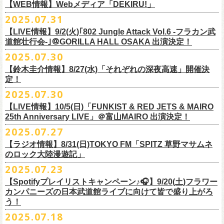
https://cocolo.jp/site/blog/1150
ンの全国ツアー、
どうぞお楽しみに！
また武道館でフラカンのライブが観たい。そう心から思う。武道館はほ
【WEB情報】Webメディア「DEKIRU!」
https://chupea.fm/
■vol.1
いほいできる会場ではなくても、こんなフラカンのライブをこれからい
＊グレートマエカワ 生出演(15:00〜出演予定）
2025.07.31
■8月6日(水)14:00〜17:51 FM802「THE NAKAJIMA HIROTO SHOW 802
7/31(木)Webメディア「DEKIRU!」
◎フラワーカンパニーズ ワンマンツアー「フラカンのチョイナチョイ
ゲスト：加藤ひさし、古市コータロー(THE COLLECTORS)
っぱい観たい。思えば初めてロックを聴いた頃からずっと、その衝撃や
【LIVE情報】9/2(火)｢802 Jungle Attack Vol.6 -フラカン武
RADIO MASTERS」
＊グレートマエカワインタビュー掲載
ナ’25/’26」
https://www.youtube.com/watch?
v=kTtAgK2Iq4A&t=2345s
感動が「思い出」という箱の中に納まらなくて、ずっとリアルに生き続
10年ぶり2回目となる日本武道館公演『フラカンの日本武道館 Part2 〜
道館壮行会-｣＠GORILLA HALL OSAKA 出演決定！
＊グレートマエカワ 生出演(17:00台出演予定）
「グレートマエカワさんのDIY魂が知りたい！〜自分たちが「面白い」と
2025年
けちゃうものだから、僕はこうやって文章を書いたりしている。この10
超・今が旬〜』を9月20日(土)
に開催するフラワーカンパニーズが、
今年1
2025.07.30
https://funky802.com/masters/
思うことが、バンドの未来につながる〜」
10月25日(土) 熊本Django 16:30/17:00
■vol.2
年ぶりのフラカンの武道館ライブも、「思い出」という箱にはなかなか
月より月１配信のYouTube番組『月刊フラカン武道館 Part2』をスター
https://media.wakasa.jp/articles/diymusic/1504/
10月26日(日) 長崎ホンダ楽器 15:30/16:00
ゲスト：Hump Back
【鈴木圭介情報】8/27(水)「それぞれの深夜高速」開催決
収まらないだろうし、収めるべきじゃない。これはきっと新しいはじま
ト、8回目のゲストとして、
四星球の出演が決定！
来月9月20日(土)、10年ぶり2度目の日本武道館公演『
フラカンの日本武道
＊「フラカンの日本武道館 Part2 オフィシャルガチャ」につきまして
11月3日(月・祝) 渋谷duo MUSIC EXCHANGE 15:15/16:00
定！
https://www.youtube.com/watch?
v=6XTayyWwFP0&t=6s
り。これからフラワーカンパニーズは、さらに凄いことになるだろう。
館 Part2 〜超・今が旬〜』を開催するフラワーカンパニーズ、
武道館前
・500円玉専用となりますので、
ご利用予定の方は500円玉をご用意くだ
11月8日(土) 徳島club GRINDHOUSE 16:30/17:00
絶対にそうなるだろう。
2025.07.30
番組スタート直前スペシャルのvol.0としてスキマスイッチ、
第１回目の
苦しい夜を乗り越えて来た芸人さんがそれぞれの夜を語り〈深夜高速〉
最後のワンマンライブとして開催する8月24日(日)「
横浜ストーリー 〜武
さい（
他の硬貨は使用不可）
11月9日(日) 米子AZTiC laughs 15:30/16:00
■vol.3
ゲストとしてTHE COLLECTORSの加藤ひさし(vo)と古市コータロー(
g)、
【LIVE情報】10/5(日)「FUNKIST & RED JETS & MAIRO
を熱唱するライブ、今年も開催決定！
道館前の一撃〜」＠F.A.D YOKOHAMA（会場チケット完売）
の模様がニ
・お一人様1回のお並びにつき5回しまでとさせていただきます
11月15日(土) 福井CHOP 16:30/17:00
◎「少しだけピュアなチョイナロンT」
ゲスト：根本要（スターダスト☆レビュー）
◎フラワーカンパニーズ「フラカンの日本武道館 Part2 〜超・今が
第２回目にHump Back、第３回目はスターダスト☆レビューの根本要、
25th Anniversary LIVE」＠富山MAIRO 出演決定！
コニコ生放送にて独占生中継されることが決定！
11月16日(日) 神戸VARIT. 15:30/16:00
https://www.youtube.com/watch?
v=OMoBtAjSn-w
価格：¥4,000（税込）
旬〜」
第４回目は南海キャンディーズの山里亮太、
第５回目は筋肉少女帯の大
2025.07.27
◎「それぞれの深夜高速」
11月29日(土) 名古屋E.L.L 16:30/17:00
ボディカラー：ホワイト
2025年9月20日(土)＠日本武道館 OPEN 15:30 START 16:30
槻ケンヂ、
第６回目はBRAHMANのボーカル・TOSHI-LOW、
そして第７
【日時】2025年8月27日（水）18:40開場 19:00開演
ライブの一部はどなたでも無料で視聴が可能、
ニコニコプレミアム会員
【ラジオ情報】8/31(日)TOKYO FM「SPITZ 草野マサムネ
11月30日(日) 静岡サナッシュ 15:30/16:00
■vol.4：山里亮太（南海キャンディーズ）
素材 ： 綿100％
回目はラッパー・シンガーソングライターのNovel Coreを招きお届けして
今年12月末をもって営業終了となる大分のライブハウスT.O.P.S
【会場】下北沢・小劇場B1
に登録するとライブ全編、
見逃し配信が視聴可能となります。
のロック大陸漫遊記」
12月6日(土) 宇都宮HEAVEN’S ROCK VJ-2 16:30/17:00
https://youtube.com/live/_ipE-
Na37yY
サイズ：S / M / L / XL /XXL
＜SET LIST＞
きた今番組（全回アーカイブ配信中）。
BittsHALLにて、フラワーカンパニーズのワンマンライブが決定！
【出演者】MC：東京03角田 特別審査員：フラワーカンパニーズ鈴木
12月7日(日) 水戸LIGHT HOUSE 15:30/16:00
2025.07.23
＜製品サイズ＞
SE Eeyo
第８回目となる今回のゲストは、”日本一泣けるコミックバンド”
、四星球
■8月31日(日)21:00〜21:55 TOKYO FM「SPITZ 草野マサムネのロック大
ゲスト：4名
武道館公演を１ヶ月後に控えたフラカンの盛り上がり必至の貴重な
ライ
12月13日(土) 盛岡CLUB CHANGE WAVE 16:30/17:00
■vol.5
S ： 身丈65cm / 身幅49cm / 肩幅42cm / 袖丈 60cm
1 少年卓球
【Spotifyプレイリストキャンペーン♪🎧】9/20(土)フラワー
を招聘！
陸漫遊記」
9/2(火)大阪GORILLA HALL OSAKAで開催される｢802 Jungle Attack Vol.6
◎「フラワーカンパニーズLIVE〜サンキューBitts〜」
【料金】￥3,500-（税込・整理番号付き自由席）
ブ、どうぞお見逃しなく！
12月14日(日) 弘前KEEP THE BEAT 15:30/16:00
ゲスト：大槻ケンヂ（筋肉少女帯/特撮/オケミス）
M ： 身丈69cm / 身幅52cm / 肩幅45cm / 袖丈62cm
2 ピースフル
カンパニーズの日本武道館ライブに向けて皆で盛り上がろ
＊鈴木圭介、グレートマエカワ ゲスト出演決定！
-フラカン武道館壮行会-｣にフラワーカンパニーズの出演が決定！
日時：2025年11月24日(月祝) OPEN15:30/START16:00
【発売日】Livepocket
12月21日(日) 京都磔磔 15:30/16:00
https://www.youtube.com/watch?
v=1EMet2dx9d4
う！
L ： 身丈73cm / 身幅55cm / 肩幅48cm / 袖丈63cm
3 ただいま実演中
20年以上にわたる付き合いで、
先輩後輩の枠を超えた関係性の2組。四星
壮行会、ありがとうございます！嬉涙
会場：大分T.O.P.S BittsHALL
・7月30日（水）21:00 先行抽選受付開始（～8月12日（火）11:00
＊配信詳細
12月22日(月) 京都磔磔 18:30/19:00
XL ： 身丈77cm / 身幅58cm / 肩幅52cm / 袖丈64cm
4 ライトを消して走れ
2025.07.18
球にことあるごとに”
危機”を救ってもらってきたフラカン、
さらに現在展
※全国38局ネット＞
各放送局のオンエア日時は番組公式サイトでご確認
チケット料金：前売¥5,200(税込/整理番号付/ドリンク代別)
迄）・8月16日（土）11:00 一般発売開始
◎フラワーカンパニーズ「横浜ストーリー〜武道館前の一撃〜」＠
F.A.D
2026年
■vol.6
XXL：身丈81cm / 身幅63cm / 肩幅56cm / 袖丈65cm
5 アメジスト