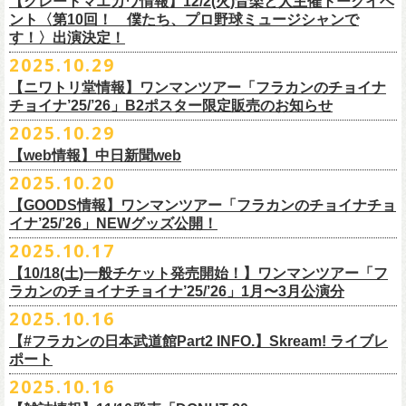
【グレートマエカワ情報】12/2(火)音楽と人主催トークイベ
翌週以降も過去のライブ映像を順次配信予定です。
ライブ、『フラワーカンパニーズ「ゾロ目だョ全員集合!〜フラカン33
GORA BREWERY
U-NEXT月額会員の方は、追加料金なくお楽しみいただけます。
1days視聴券 2,800円(税込)
出演：JUN SKY WALKER(S) 、フラワーカンパニーズ
ント〈第10回！ 僕たち、プロ野球ミュージシャンで
様々な会場でのフラカンのライブをぜひお楽しみください！
年、野音99年〜」2022.9.23 日比谷野外大音楽堂』に続く第3弾、第4弾と
Godspeed Brewery（The Slop Shop）
2days視聴券 5,000円(税込)
チケット料金：6,600円（税込）＋ドリンクオーダー ※未就学児入場不可
す！〉出演決定！
して、
しまなみブルワリー
翌週以降も過去のライブ映像を順次配信予定です。
視聴チケット販売期間：12/08（月）21:00〜12/30(火) 19:00
一般チケット発売日：2026年1月24日(土)
2025.10.29
＊11/27(木)正午配信開始
年末恒例となった京都磔磔での2デイズライブ、2023年に開催されたフラ
Shimoda Brewing Company
様々な会場でのフラカンのライブをぜひお楽しみください！
【公演詳細】
視聴チケット販売URL：
https://eplus.jp/fc-st/
問い合わせ：E.L.L. 052-201-5004
◎『フラワーカンパニーズ「ゾロ目だョ全員集合!〜フラカン33年、野音
ワーカンパニーズ「神さまツアー」～年末恒例磔磔2デイズ～の1日目、2
【ニワトリ堂情報】ワンマンツアー「フラカンのチョイナ
Streetlight Brewing
公演タイトル：第10回！ 僕たち、プロ野球大好きミュージシャンです！
JUN SKY WALKER(S) オフィシャルサイト
http://junskywalkers.jp/
99年〜」2022.9.23 日比谷野外大音楽堂』
日目それぞれの映像を同時配信がスタート！
チョイナ’25/’26」B2ポスター限定販売のお知らせ
SEOUL BREWERY（エムエスエンタープライズ）
＊11/20(木)正午配信開始
日時・会場：12月2日（火）LOFT9 Shibuya
▼視聴はこちら
U-NEXT月額会員の方は、追加料金なくお楽しみいただけます。
立飛麦酒醸造所
◎「フラカンの横浜アリーナ -リモートライヴ編- 〜生き続けてる事は最
2025.10.29
（
https://www.loft-prj.co.jp/schedule/loft9/access
）
2026年1月12日(月祝)＠仙台darwinで開催される四星球企画「毛が生えた
https://video.unext.jp/browse/feature/FET0012549
CHORYO
Craft
Beer
大のメッセージ！〜」 2020.8.27 横浜アリーナ *無観客配信ライブ
開場／開演： 17:45／18:30
日」にフラワーカンパニーズの出演が決定！
【web情報】中日新聞web
様々な会場でのフラカンのライブをぜひお楽しみくださいね。
DevilCraft Brewing
▼視聴はこちら
（終演予定：21:15）
2025.10.20
9月20日(土)
に開催した日本武道館公演『フラカンの日本武道館 Part2 〜
Totopia Brewery
https://video.unext.jp/browse/feature/FET0012549
■10月28日(火)公開 中日新聞web
出演ミュージシャン： ※五十音順
◎四星球企画「毛が生えた日」
超・今が旬〜』、このライブの模様がU-NEXTにて12/
5(金)19:00〜独占ラ
＊U-NEXT独占ライブ配信詳細
そして、いよいよ12/5(金)19:00〜「フラカンの横浜アリーナ -リモートラ
【GOODS情報】ワンマンツアー「フラカンのチョイナチョ
Trap Door Brewing他（AQベボリューション）
【動画】名曲「深夜高速」やディープな名古屋の魅力を語る フラワー
イノウエアツシ（ニューロティカ／横浜DeNAベイスターズ）、ウエノコ
日時：2026年1月12日(月祝) OPEN 15:30 / START 16:00
イブ配信されることが決定！
イナ’25/’26」NEWグッズ公開！
◎フラワーカンパニーズ「フラカンの日本武道館 Part2 〜超・今が
イヴ編- 〜生き続けてる事は最大のメッセージ！〜」U-NEXT独占配信
奈良醸造
カンパニーズ・鈴木圭介さん、イラストレーター・丹下京子さん対談
ウジ（the
会場：仙台darwin
全国のライブハウスを主戦場とし”メンバーチェンジなし、
活動休止な
旬〜」
がスタート！
2025.10.17
NOVORU
＊U-NEXT独占ライブ配信詳細
https://www.chunichi.co.jp/article/1151332
HIATUS、Radio Caroline／広島東洋カープ）、オカモト”MOBY”タクヤ
出演：四星球、フラワーカンパニーズ、SCOOBIE DO
10/25(土)＠熊本Djangoよりスタートするフラワーカンパニーズ ワンマン
し”で全国各地でライブ・
ツアーを続けているフラカンが、結成36年
配信日：2025年12月5日(金)19:00〜 ※見逃し配信あり
合わせてどうぞお楽しみに！
NOMCRAFT BREWING
◎フラワーカンパニーズ「フラカンの日本武道館 Part2 〜超・今が
(SCOOBIE DO ／MLB
チケット料金：¥4,200(税込/ドリンク代別)
四星球・北島康雄くんのトークライブに鈴木圭介の出演が決定！
【10/18(土)一般チケット発売開始！】ワンマンツアー「フ
ツアー「フラカンのチョイナチョイナ’25/’26」ら販売するNEWグッズを
で”超・今が旬”
と自負し10年振りに挑んだ2度目の日本武道館ライブ。
視聴料：U-NEXT月額会員視聴無料
Nomodachi Brewing
旬〜」
解説者)、グレートマエカワ（フラワーカンパニーズ／中日ドラゴン
一般チケット発売日：11月29日(土)
ラカンのチョイナチョイナ’25/’26」1月〜3月公演分
公開！
その模様を10年前の武道館ライブ映像をはじめフラカンのMVも
数多く手
配信URL：
https:
//t.unext.jp/r/flowercompanyz
＊12/4(木)正午配信開始
箱根ビール醸造所
配信日：2025年12月5日(金)19:00〜 ※見逃し配信あり
ズ）、樋口豊
問い合わせ：ジー・アイ・ピー tel022-222-9999
◎『僕？僕は君だよ 76日前の』
2025.10.16
掛けている映像監督・番場秀一氏がリアルに映し出します。
◎ フラワーカンパニーズ「神さまツアー」～年末恒例磔磔2デイズ～ 1
HAMAMATSU BEER
視聴料：U-NEXT月額会員視聴無料
（BUCK∞TICK／阪神タイガース）
日時：2025年12月5日(金)開場18:45 / 開演19:30
【#フラカンの日本武道館Part2 INFO.】Skream! ライブレ
日目 2023.12.13 京都磔磔
B.M.B BREWERY
配信URL：
https:
//t.unext.jp/r/flowercompanyz
司会：金光裕史（音楽と人編集部／阪神タイガース）
＊一般発売に先がけ、HP先行あり！
会場：東京・西早稲田BLAH BLAH BLAH
ポート
さらにこの配信を記念し、同じくU-NEXTにて、
2020年開催の横浜アリー
ーー過去ライブ映像配信スケジュールーー
◎ フラワーカンパニーズ「神さまツアー」～年末恒例磔磔2デイズ～ 2
Far Yeast Brewing
料金：前売￥4,000 ※税込／要1オーダー（500円以上）
＜
HP
先行＞
出演：北島康雄(四星球) ゲスト：鈴木圭介(フラワーカンパニーズ)
ナでの無観客配信ライブ、
2022年開催の日比谷野音ライブ、
そして年末
2025.10.16
日目 2023.12.14 京都磔磔
FARMENTRY
チケット一般発売日：11月8日（土）10時〜
受付期間：
11
月
13
日
(
木
)10:00
～
11
月
20
日
(
木
)
23:59
チャージ：前売¥3000/当日¥3500(+1drink ¥600)
■10月16日(木)公開 Skream!
恒例となっている京都のライブハウス磔磔でのセットリ
ストほぼ被りな
＊11/20(木)より配信中