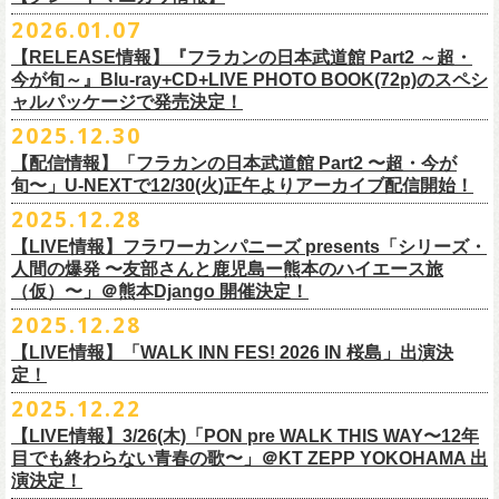
※販売ページは、2月21日0時以降に表示されます。ご了承ください。
S ： 身丈66cm / 身幅55cm / 肩幅52cm / 袖丈21cm
6/11(木)香川・高松燦庫(sanko) 18:30/19:00 問：燦庫-
問い合わせ：
G.I.P.
https://www.gip-web.co.jp/t/info
本とコーラスと小
2026.01.07
物の楽器などで構成するライヴ』です
M ： 身丈70cm / 身幅58cm / 肩幅55cm / 袖丈23cm
◎STUDIO 841 PRESENTS LIVE 2026-1「前ベン」
SANKO-/TOONICE
・5月31日(日) 開場 15:30 / 開演 16:00
日時：6/28(日) 開場15:30/開演16:00
注意事項
L ： 身丈74cm / 身幅61cm / 肩幅58cm / 袖丈25cm
【RELEASE情報】『フラカンの日本武道館 Part2 ～超・
【公演日】2026/2/7 (土)
6/13(土)三重・鳥羽水族館 18:15/18:45 問：ネクストロード
ーーーーーーーーーーーーーー
4月5日(日) 友部正人さんとの２マンライブ＠熊本Djangoの一般発売日に
会場：岐阜柳ヶ瀬ANTS
会場：札幌musica hall cafe
※営利目的のチケットの転売は固くお断り致します。転売チケットは入
XL ： 身丈78cm / 身幅64cm / 肩幅61cm / 袖丈27cm
今が旬～』Blu-ray+CD+LIVE PHOTO BOOK(72p)のスペシ
【開場/開演】16:30/17:00
チケット料金：4,800円（税込/整理番号付/ドリンク代別）
＊【オフィシャルサイト先行】
つきまして、
出演：フラワーカンパニーズ/SCOOBIE DO
チケット料金：4,800円（税込/整理番号付/ドリンク代別）
場をお断りする場合もあり
ャルパッケージで発売決定！
※上記サイズはあくまでも目安の寸法です
【会場】スタジオ841 埼玉県大里郡寄居町寄居1010
※6/13＠鳥羽はドリンク代なし
受付期間：
4/4(
土
)21:00
～
4/30(
木
)23:
59
◎「オクノマサヒコ Japan Tour2026初夏の陣〜奥野還暦イヤー記念
当初2月7日(土)でご案内しておりましたが、諸事情により、
チケット料金：前売り¥5.200(税込/D別/整理番号付)
※高校生以下は当日¥2,000キャッシュバック（
当日年齢を証明できるも
ますのでご注意ください。
2025.12.30
【出演】湯川トーベン、グレートマエカワ
※高校生以下は当日¥2,000キャッシュバック（
当日年齢を証明できるも
受付
URL
：
‘
https://eplus.jp/
sambomaster/
祭〜」
2月11日(水祝)からの発売に変更となりました。
一般チケット発売日：2026年3月8日(日)
の（学生証、保険証など）
のご提示が必要となります）
※撮影・録音・録画などは禁止とさせていただきます。また開場時のご
【チャージ】￥4,000
【配信情報】「フラカンの日本武道館 Part2 〜超・今が
の（学生証、保険証など）
のご提示が必要となります）
枚数制限
ご予定していただいた皆さまにはご迷惑おかけしますが、何卒宜しくお
プレイガイド：
一般チケット発売日：3月28日(土)
自分の席以外の席取りは
【予約】
旬〜」U-NEXTで12/30(火)正午よりアーカイブ配信開始！
一般チケット発売日：3月8日(日)10:00
・ライブハウス公演：お
1
人様
1
公演につき
1
枚まで
＊5/15(金)大阪ムジカジャポニカ
願い致します。
イープラス
お問い合わせ : 浮雲社中
contact@ml.ukigmo.org
ご遠慮ください。
https://www.facebook.com/p/%E3%82%B9%E3%82%BF%E3%82%B8%
プレイガイドなど詳細はライブページにてご確認ください
当落結果：
2025.12.28
5/2(
土
)13:00
予定
DJ&LIVE オクノマサヒコ
2024年9月に荻窪TOP BEAT CLUBでフラワーカンパニーズ＆うつみよう
問い合わせ：柳ヶ瀬アンツ
http://www.
ants69.com/information.html
※マスクの着用は任意となりますが、過度な発声や他のお客様のご迷惑
E3%82%AA%EF%BC%98%EF%BC%94%EF%BC%91-
https://flowercompanyz.com/live/2026/01/30/8956
入金期限：
5/4(
月
)21:00
(奥野真哉、グレートマエカワ)
◎フラワーカンパニーズ presents 「シリーズ・人間の爆発 〜
友部
さん
と
こ＆YOKOLOCO BAND合同企画として初開催、昨年は毎年恒例のフラワ
となる声量はお控えく
【LIVE情報】フラワーカンパニーズ presents「シリーズ・
61550212223544/
発券開始日：各公演日
10
日前～
ゲストDJ:45CLUB（mic&VITON6969）
鹿児島ー熊本のハイエース旅〜」
ーカンパニーズ主催イベント「DRAGON DELUXE」の特別編として11月
人間の爆発 〜友部さんと鹿児島ー熊本のハイエース旅
ださい。
＊追加された6/28(日)札幌公演は3/28(土)からの発売になります
ーーーーーーーーーーーーーー
18:00〜
日時：2026年4月5日(日) 開場14:30 開演15:00
（仮）〜」＠熊本Django 開催決定！
に名古屋DIAMOND HALで行ったスペシャル企画「俺たちのザ・ベストテ
※飲食を伴うイベントのため、公演当日、体調不良や発熱症状のある方
¥3,000(ドリンク別)
会場：熊本Django
ン」。
は、来場をご遠慮いただ
2025.12.28
◎「まいう〜ロックフェス2026」
6/28(日) 札幌musica hall cafe 開場15:30/開演16:00 問：浮雲社中
整理番号あり
出演：フラワーカンパニーズ、
友部
正人
1978年〜1989年まで放送されていた伝説の歌番組【ザ・ベストテン】の
きますようお願いいたします。
【LIVE情報】「WALK INN FES! 2026 IN 桜島」出演決
【公演日】2026/2/10 (火)
チケット料金：4,800円（税込/整理番号付/ドリンク代別）
U25(25歳以下〜入場ラスト・要証明)¥2,000(D別）
チケット料金：5200円（税込/ドリンク代別/整理番号付）
トリビュート企画として、誰もが口ずさめる当時ヒットした歌謡曲のみ
※ミュージシャンによるトークイベントですが、音楽の話は一切いたし
定！
【開場/開演】18:30/19:00
※高校生以下は当日¥2,000キャッシュバック（
当日年齢を証明できるも
2/28 19時よりこちらのフォームで予約開始！
一般チケット発売日：2026年2月11日(水祝)10:00
で全て構成するカヴァーライヴとなる今企画。同時代に音楽に目覚めた
ませんのでご了承ください。
2025.12.22
【会場】荻窪 TOP BEAT CLUB
の（学生証、保険証など）
のご提示が必要となります）一般チケット一
https://musicaja.info/11920
釜石市民ホール TETTOで開催される「Mobstyles presents
プレイガイド：イープラス
バンドマンたちが数々の昭和歌謡曲へのリスペクトを全身全霊でぶつけ
【出演】オーバーオールズ（石塚英彦、三宅伸治、グレートマエカワ、
般チケット発売日：3月28日(土)10:00
【LIVE情報】3/26(木)「PON pre WALK THIS WAY〜12年
KOKOKARA」にフラワーカンパニーズの出演が決定！
問い合わせ：熊本Django
る、そのスペシャルなステージの噂は各所に拡がり、次回への熱望の声
公演に関するお問い合わせ 新宿ロフトプラスワン 03-3205-6864
石塚幸作）／GSK／どんぐりパワーズ／工膝わたる（THE NUGGETS）
目でも終わらない青春の歌〜」＠KT ZEPP YOKOHAMA 出
フラワーカンパニーズのアコースティック企画「
フォークの爆発2026」
＊5/16(土)広島bar edge
本日よりオフィシャル先行の受付もスタート！
を受け、「俺たちのザ・ベストテン2026」の開催が決定！
主催：音楽と人編集部 https://ongakutohito.com/
【前売】￥5,000 ( +1D)
演決定！
の開催が決定！
DJ&LIVE オクノマサヒコ
東日本大震災から15年、新たなスタートを応援するイベント、ぜひお待
トークイベント〈第11回！ 僕たち、プロ野球大好きミュージシャンで