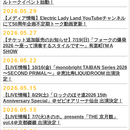
ルトークイベント始動！
素材 ： 綿100％
ローソン、
ミニストップ店舗にて直接払い戻しをさせていただきます。
＜オフィシャル抽選先行＞ 7/13(月)12:00～7/20(月・祝)23:59まで
発売日：7月4日(土)10:00〜
・富山県民小劇場ORBIS
◎「フォークの爆発2026 〜座って演奏するスタイルです〜」
サイズ：S / M / L / XL
ローソンで発券された⽅はローソンへ、
2026.05.29
ミニストップで発券された⽅は
https://
l-tike.com/st1/okuno1202-
1/
プレイガイド：イープラス
https://eplus.jp/sf/detail/
0039320001-
・バール・デ・美富味
7/5(日)兵庫・神戸クラブ月世界 開場15:30/開演16:00
＜製品サイズ＞
ミニストップへお⼿持ちの未使⽤
チケットをお持ちの上、ご来店くださ
他詳細はイベント公式サイトへ →
https://
breast.co.jp/okuno60th/
P0030682P021001?P1=
1221
【メディア情報】Electric Lady Land YouTubeチャンネル
・マリエ6F芝生広場
追加チケット＞2F立ち見席 ￥5,500（税込/ドリンク代別）
S ： 身丈66cm / 身幅55cm / 肩幅52cm / 袖丈21cm
い。実際の払戻⼿
順につきましては、下記URLをご確認ください。
ネクストロード 03-5114-7444（平日14～18時）
https://nextroad-
にて50周年企画不定期トーク動画更新！
・富山駅構内自由通路
＊ステージ上からの眺めになります
M ： 身丈70cm / 身幅58cm / 肩幅55cm / 袖丈23cm
https://l-tike.com/oc/lt/
haraimodoshi/
p.com/
contact/
チケット発売：7月6日 12時～
2026.05.27
＊自由席の方ご入場後、開演10分前のご案内を予定しています
L ： 身丈74cm / 身幅61cm / 肩幅58cm / 袖丈25cm
(注1)チケットの半券がもぎられているものについては、ご返⾦
対応を致
2027年にオープン50周年を迎える名古屋のライブハウスElectric Lady
プレイガイド：e-plus(イープラス)
発売日：7月2日(木)17:00〜
【チケット追加販売のお知らせ】7/19(日)「フォークの爆発
XL ： 身丈78cm / 身幅64cm / 肩幅61cm / 袖丈27cm
しかねます。
Land（通称E.L.L）でぴあ中部×フラワーカンパニーズの合同企画のトー
https://eplus.jp/sf/detail/
4562600001-P0030001
プレイガイド：イープラス
https://eplus.jp/sf/detail/0039320001-
2026 〜座って演奏するスタイルです〜」有楽町I’M A
※上記サイズはあくまでも目安の寸法です
(注2)チケット代以外の外⼿数料(配送⼿数料は除く)の返⾦
については、
クイベントシリーズ、vol.1の開催が8月31日(月)に決定！
フェスHP:
backonlivefes.com
SHOW
P0030685P021001?P1=1221
「フォークの爆発2026 ミニマル巡業 〜うたとギターとコーラスと〜」
「各種⼿数料券」が必要となります。
払い戻しの際に忘れずお持ちくだ
問：清水音泉 06-6357-3666（平日 15:00~18:00）
福島にて開催決定！
2026.05.22
さい。もし各種⼿
数料券を紛失された場合、外⼿数料のご返⾦
は致しか
日本のロック史を彩るさまざまバンドが出演し、ライブハウスシーン黎
info@shimizuonsen.com
ねますので何卒ご了承下さい。
【LIVE情報】10/16(金)「monobright TAIBAN Series 2026
明期ならではの驚きのエピソードから、まるで都市伝説のようなとんで
◎「フォークの爆発
2026
ミニマル巡業 〜うたとギターとコーラスと〜」
〜SECOND PRIMAL〜」＠恵⽐寿LIQUIDROOM 出演決
(注3) 払い戻しには「チケット」が必要です。払い戻し手続きより先に、
も逸話まで、これまでもさまざまな伝説が語られてきたてE.L.L。
※ミニマル巡業とは『
新たな試みとして歌とアコースティックギター一
定！
チケットの発券手続きの上、
再度Loppiにて払戻しお手続きください。
来年2027年にオープン50周年を控えたE.L.Lについて、フラカン鈴木圭介
本とコーラスと小
物の楽器などで構成するライヴ』です
(注4)夜間・早朝(21時～6時頃)は防犯対策として、
レジ内の現⾦が制限さ
2026.05.15
とグレートマエカワがホスト役となり、さまざまなバンドマン、シンガ
日時：
9/21(
月祝
)
開場
15:30/
開演
16:00
れております。その為、夜間・
早朝とその直前・直後の時間帯はつり銭
ー、関係者をゲストに迎えて語り明かすトークセッションを企画。
【LIVE情報】8/29(土)「ロックのほそ道2026 15th
会場：福島
Player
’
s Cafe
2027年にオープン50周年を迎える名古屋のライブハウスElectric Lady
◎
「SMILEY’S CONNECTION スマイリー原島 BIRTHDAY FESTIVAL
が 不⾜する場合がございますので、払い戻しは夜間・
早朝を避けてお⼿
このトークシリーズでは、E.L.L.にこれまで関わってきたミュージシャ
Anniversary Special」＠ゼビオアリーナ仙台 出演決定！
チケット料金：
4,800
円（税込
/
整理番号付
/
ドリンク代別） ※高校生以下
Land（通称E.L.L）でぴあ中部×フラワーカンパニーズの合同企画のトー
6days ～ ハメチ a-GOGO CARNIVAL!!～」
続きいただきますようお願い申し上げます。
ン、関係者、そして当時はファンだった人々とともに、まもなく50年を
2026.05.13
は当日
¥2,000
キャッシュバック（
当日年齢を証明できるもの（学生証、
クイベントシリーズを開始することが決定！
＜
day
２下北沢
CLUB Que
編＞
迎えるライブハウスの、ツワモノたちの記憶を語っていきます。配信や
10月、11月と自身初となるクラブクアトロ・
ワンマンツアーも決まって
保険証など）
のご提示が必要となります）
【LIVE情報】7/7(火)きのホ。presents「THE 京月観」
9
月
3
日
(
木
)
下北沢
CLUB Que
【ローソンチケットでご購入で、電子チケットをご選択の
インタビューでは語れない、ここだけの話もたくさん披露予定。
いるフラワーカンパニーズ、
2026年を右肩上がりに盛り上げる8箇所9公
一般チケット発売日：
7
月
18
日
(
土
)
vol.4＠京都磔磔 出演決定！
日本のロック史を彩るさまざまバンドが出演し、ライブハウスシーン黎
出演：
POLYSICS
／フラワーカンパニーズ／
SCOOBIE DO
お客様】
演のツアー開催決
定！
問い合わせ：ノースロードミュージック
明期ならではの驚きのエピソードから、まるで都市伝説のようなとんで