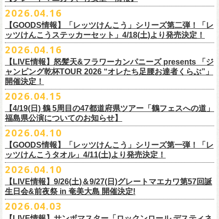
ー」の歌詞をデザインした「モンキーTシャツ」！
い。
証明できるもの（学生証、保険証など）
のご提示が必要となります）
チケット料金：全席指定¥3,500（税込） *未就学児童入場不可
hot.ne.jp/
☆オフィシャル先行☆
一般発売に先がけ、5/22(金)よりオフィシャル先行受付がスタート！
2026.04.16
≪受信可能ドメイン≫
l-tike.com
/
ent.
lawson.co.jp
一般チケット発売日：8月29日(土)
うつみようこ＆Yokoloco Band LIVE情報
チケット発売日：5月30日(土)10:00
5月15日(金)18:00 〜 5月24日(日)23:59
どうぞお見逃しなく！
4/30(木)恵比寿リキッドルーム公演より販売開始いたします！
＜お問合せ＞ローソンチケットインフォメーション
https:
//l-
【GOODS情報】「レッツけんこう」シリーズ第二弾！「レ
[オクノシンヤ(key)クハラカズユキ(ds)グレートマエカワ(b)竹安堅一(g)う
プレイガイド：チケットぴあ
https://t.pia.jp/
https://w.pia.jp/s/hosomichi26ofs/
tike.com/contact/
ッツけんこうステッカーセット」4/18(土)より発売決定！
つみようこ (vo.g)]
お問い合わせ：ell.SIZE 052-211-3997
＊本公演のチケットはチケット不正転売禁止法の対象となる「特定興行
◎「monobright TAIBAN Series 2026 〜SECOND PRIMAL〜」
2026.04.16
Electric Lady Landホームページ ＞
https://www.ell.co.jp/
入場券」となります
「レッツけんこう」シリーズ第二弾！ステッカーセットの発売が決定！
日時：2026年10月16日(金) 開場18:00/開演19:00
・6月5日(金) ＠名古屋TOKUZO
※本イベントはトークイベントです。当日はライブパフォーマンスはご
【LIVE情報】怒髪天&フラワーカンパニーズ presents 「ジ
4/18(土)SaToMansion 10th anniversary festival【南部事変 2026】公演よ
会場：恵⽐寿LIQUIDROOM
*ワンマン
ざいません。
ャンピング乾杯TOUR 2026 “オレたち足腰お達者くらぶ”」
◎「ロックのほそ道2026 〜15th Anniversary Special〜」
り販売開始いたします！
出演：モノブライト / フラワーカンパニーズ
18:30open 19:30start
開催決定！
「フォークの爆発2026 ミニマル巡業 〜うたとギターとコーラスと〜」
日時：2026年8月29日(土) 16:00 / 17:00
チケット料金：前売5,500円(税込/ドリンク代別/整理番号付)
京都のアイドルグループ・きのホ。の主催企画「THE 京月観」7/7(火)＠
予約￥5,000 当日￥5,500
編、長野での開催が決定！
2026.04.15
会場：ゼビオアリーナ仙台
一般チケット発売日：7月11日(土)
京都磔磔にフラワーカンパニーズの出演が決定！
https://www.tokuzo.com/2026Jun/20260605
出演：阿部真央 / クリープハイプ / Spitz / フラワーカンパニーズ（五十
2020年開催した「フラカンの横浜アリーナ」から続く＜フラカンの横浜
問い合わせ：ディスクガレージ https://info.diskgarage.com
【4/19(日) 鶴 5周⽬の47都道府県ツアー「鶴フェスへの道」
◎「フォークの爆発2026 ミニマル巡業 〜うたとギターとコーラスと〜」
音順）
ストーリー＞シリーズ、
福島県公演についてのお知らせ】
本日5月13日20:00から、チケットの先行抽選予約の受付もスタート！
◎「着ぐるみラッコのマグカップ」
・6月5日(土) ＠名古屋TOKUZO
※ミニマル巡業とは『
新たな試みとして歌とアコースティックギター一
料金：アリーナスタンディング￥10,000(税込・ブロック指定・入場整理
今年も8月23日(日)F.A.D YOKOHAMAにて開催決定！
＊オフィシャル先行受付＊
どうぞお見逃しなく！！
価格：￥2,000(税込）
2026.04.10
*ゲストあり：EDDIE（the 原爆オナニーズ）森田裕(バレーボールズ)
本とコーラスと小
今週末に出演を予定しておりました
物の楽器などで構成するライヴ』です
番号付)、スタンド指定席：￥10,000(税込)、車椅子席：￥11,000(税込)
期間：2026年5⽉22⽇(⾦) 18:00〜2026年5⽉31⽇(⽇) 23:59
カラー：グリーン , ホワイト
【GOODS情報】「レッツけんこう」シリーズ第一弾！「レ
17:00open 18:00start
日時：7/14(火) 開場18 : 30/開演19 : 00
お問い合わせ：ノースロードミュージック TEL 022-256-1000（営業時
◎「横浜ストーリー2026」
受付URL：
https://l-tike.com/monobright/
◎きのホ。presents「THE 京月観」vol.4
素材 ： ポリプロピレン
ッツけんこうタオル」4/11(土)より発売決定！
予約￥5,000 当日￥5,500
会場：
■2026年4月19日（日） 鶴 5周⽬の47都道府県ツアー「鶴フェスへの道」
長野
BAR THREE
間 平日11:00〜16:00）
日時：8月23日(日)Open 15:30 / Start 16:00
日時：2026年7月7日(火) 18:00 OPEN/18:30 START
サイズ：直径 約82mm × 高さ 約92mm
https://www.tokuzo.com/2026Jun/20260606
2026.04.10
チケット料金：4,800円（税込/整理番号付/ドリンク代別） ※高校生以下
福島県公演
HP:
https://rocknohosomichi.com
会場：神奈川・F.A.D
YOKOHAMA
会場：京都磔磔
容量／約340ml
お待たせしました、「レッツけんこう」シリーズの発売が決定！
は当日¥2,000キャッシュバック（
会場：福島県・OUTLINE 出演：鶴 / フラワーカンパニーズ
当日年齢を証明できるもの（学生証、
Instagram:
https://www.instagram.com/hosomichiofrock/
チケット料金：前売￥5,200（税込/整理番号付/
ドリンク代別）
【LIVE情報】9/26(土)＆9/27(日)グレートマエカワ第57回誕
出演：フラワーカンパニーズ / きのホ。
本体重量／約92g
第一弾として、「レッツけんこうタオル」が完成！
・6月7日(日)「Rainbow Hill 2026」」＠大阪 服部緑地・野外音楽堂
保険証など）
のご提示が必要となります）
X:
https://x.com/hosomichiofrock
生日会&前夜祭 in 奄美大島 開催決定!
※高校生以下は当日￥2,000キャッシュバック （当日年齢を証明できるも
チケット料金：¥4,800 (ドリンク代別途)
耐熱温度：140℃
4/11(土)「フラカンと行くザ50回転ズの故郷巡りツアー！」＠出雲アポロ
*イベント出演
一般チケット発売日：5月23日(土)
につきまして、鶴のオフィシャルサイトでお知らせがありましたとお
の(学生証、保険証など)
のご提示が必要となります）
2026.04.03
＊チケット先行抽選受付： 5/13(水)20:00~ 5/26(M火)23:59
耐冷温度：-40℃
公演より販売開始いたします！
開場/開演11:00 – 終演18:30予定
問い合わせ：長野CLUB JUNK BOX
り、延期となりました。
一般発売日:6月27日(土)
https://w.pia.jp/t/kinopo-
thekyogetsukan/
※ やわらかい乳白色と独特の透け感のあるマグカップです。
【LIVE情報】サンボマスター「ロックンロール デスティネ