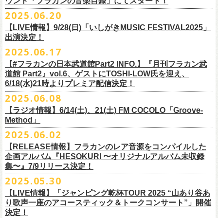
ウント「フラカンの音楽目録」にてスタート！
回ります！
2025.06.20
この度、これまでのweb shop【ニワトリ堂】サイトでの販売を終了し、
10年ぶり2回目となる日本武道館公演『フラカンの日本武道館 Part2 〜
限定的にSTORESでオープンしてきました【ニワトリ堂 2nd STORE】を
【LIVE情報】9/28(日)「いしがきMUSIC FESTIVAL2025」
武道館公演を経てさらに勢いを増してまわるフラカンの全国ツアー、
ど
超・今が旬〜』を9月20日(土)
に開催するフラワーカンパニーズが、
今年1
7/11(金)に発売される絵本『歌詞の本棚 深夜高速』の発売記念イベント
本店【ニワトリ堂】として移行、運営させていただくことになりまし
出演決定！
うぞお楽しみに！
月より月１配信のYouTube番組『月刊フラカン武道館 Part2』をスター
の開催が決定！
た。
2025.06.17
☆リリース詳細☆
ト、7回目のゲストとして、
ラッパー・シンガソングライターのNovel
◎フラワーカンパニーズ ワンマンツアー「フラカンのチョイナチョイ
フラワーカンパニーズ デジタルシングル
【#フラカンの日本武道館Part2 INFO.】『月刊フラカン武
Coreの出演が決定！
楽曲の歌詞に着目し、
気鋭のイラストレーターが自らのフィルターを通
☆フラワーカンパニーズ web shop【ニワトリ堂】
道館 Part2』vol.6、ゲストにTOSHI-LOW氏を迎え、
ナ’25/’26」
「ただいま実演中/ピュアな匂いがチョイナチョイナ」
して、
その世界観を絵本として再構築するプロジェクト、”歌詞（うた）
フラワーカンパニーズと怒髪天が出演する子供ばんどデビュー45周年祝
https://flowercompanyzinc.stores.jp/
6/18(水)21時よりプレミア配信決定！
2025年
収録曲：
番組スタート直前スペシャルのvol.0としてスキマスイッチ、
第１回目の
の本棚”。その第４弾としてフラワーカンパニーズ「深夜高速」が7/11(金)
うツアー子供ばんど「おかげさまで45周年 〜 祝！生存確認スペシャル
10月25日(土) 熊本Django 16:30/17:00
1. ただいま実演中
2025.06.08
ゲストとしてTHE COLLECTORSの加藤ひさし(vo)と古市コータロー(
g)、
に発売。
〜『弱きを助け強きを挫く』心強き後輩たちに支えられ（涙）」、
改めまして、どうぞ宜しくお願い致します。
◎「ライブでこんにちは！手ぬぐい」
◎「HESOKURIアクキー」
10月26日(日) 長崎ホンダ楽器 15:30/16:00
2. ピュアな匂いがチョイナチョイナ
第２回目にHump Back、第３回目はスターダスト☆レビューの根本要、
これを記念し、絵本の作画を担当してくださったイラストレーターの丹
【ラジオ情報】6/14(土)、21(土) FM COCOLO「Groove-
7/20(日)大阪公演のチケットが完売御礼となっていましたが、ご好評につ
価格：800円(税込)
価格：1500円(税込)
11月3日(月・祝) 渋谷duo MUSIC EXCHANGE 15:15/16:00
＊各音楽サービスにて7/16(水)よりリリース
第４回目は南海キャンディーズの山里亮太、
第５回目は筋肉少女帯の大
Method」
下京子さんと、フラワーカンパニーズ・鈴木圭介によるサイン会＋トー
きチケット若干枚数追加発売決定しました！
サイズ：75×41ｍｍ
素材 ： 綿100％
11月8日(土) 徳島club GRINDHOUSE 16:30/17:00
槻ケンヂ、
そして第６回目はBRAHMANのボーカル・TOSHI-
LOWを招き
クショーをHMV&BOOKS SHIBUYA 6F イベントスペースで開催いたし
名古屋公演も絶賛発売中！
2025.06.02
サイズ：90cm × 33cm
6/14(土)、21(土) 20:00～21:00 FM COCOLO「Groove-Method」
11月9日(日) 米子AZTiC laughs 15:30/16:00
お届けしてきた今番組（全回アーカイブ配信中）、
第7回目となる今回の
ます。
３バンド、気合いパンパンで名古屋＆大阪でお待ちしております！
【RELEASE情報】フラカンのレア音源をコンパイルした
”GROOVE”というキーワードを軸に、楽曲の”
GROOVE”
を生み出すベー
11月15日(土) 福井CHOP 16:30/17:00
ゲストは、
初対面となるBMSG所属のラッパー・シンガソングライター
企画アルバム『HESOKURI 〜オリジナルアルバム未収録
シストが語る本格的な音楽プログラム
11月16日(日) 神戸VARIT. 15:30/16:00
のNovel Coreを招聘。
集〜』7/9リリース決定！
6月後半の２週に渡り、グレートマエカワがDJを担当します
11月29日(土) 名古屋E.L.L 16:30/17:00
「深夜高速」
を始めフラカンの曲に救われ影響を受けてきたと公言し、
★鈴木圭介（著）、丹下京子（絵） 歌詞（うた）の本棚 『深夜高速』
◎子供ばんど「おかげさまで45周年 〜 祝！生存確認スペシャル 〜『弱
2025.05.30
https://cocolo.jp/site/blog/6200/
11月30日(日) 静岡サナッシュ 15:30/16:00
自身の曲の歌詞にも入れ込むほどの思いを持つNovel Coreと、その噂を聞
発売記念イベント★
きを助け強きを挫く』心強き後輩たちに支えられ（涙）」
12月6日(土) 宇都宮HEAVEN’S ROCK VJ-2 16:30/17:00
【LIVE情報】「ジャンピング乾杯TOUR 2025 “山あり谷あ
いていたフラカンメンバーの、
お互いに嬉しさを隠せない貴重な初トー
・7月19日(土) 開場17:15/開演18:00 名古屋Electric Lady Land
10年ぶり2回目となる日本武道館公演『フラカンの日本武道館 Part2 〜
12月7日(日) 水戸LIGHT HOUSE 15:30/16:00
り歌声一座のアコースティック＆トークコンサート”」開催
クは必見！ いつか対バンという話にも！？
■開催日時：2025年7月13日（日） 13:00～
(問)JAILHOUSE 052-936-6041 www.jailhouse.jp
超・今が旬〜』を9月20日(土)
に開催するフラワーカンパニーズ、
武道館
決定！
12月13日(土) 盛岡CLUB CHANGE WAVE 16:30/17:00
■場所：HMV&BOOKS SHIBUYA 6F イベントスペース
・7月20日(日) 開場16:30/開演17:00 心斎橋Music Club JANUS (問)清水音