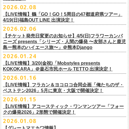
チケット料金：
・宮崎朝子（SHISHAMO）
お肉をたっぷり味わいながら、生の音楽に酔いしれる「ニクオン」
。今
トにて”皆勤風呂ントアクト”として皆さんをお迎えします。
フラカンの出演は6月20日(土)になります。
一般チケット発売日：5月23日(土) 10:00
2026.02.08
日時：2026年4月30日(木) 開場18:15／開園19:00
一般チケット発売日：3月28日(土)
前売 ¥5,500(税込/ドリンク代別）
・山田将司＆菅波栄純（THE BACK HORN）
2026年5月に奈良と岐阜で開催、SCOOBIE DOを迎えお届けするフラワ
【公演詳細】
年もお楽しみください！
どうぞお楽しみに♨️
どうぞお楽しみに！
問い合わせ：JAILHOUSE(052)936-6041 /
https://www.jailhouse.jp/live/
会場：恵比寿
LIQUIDROOM
U-22割 ￥4,500(税込/ドリンク代別/身分証持参必須（コピー不可/公演当
【LIVE情報】鶴「GO！GO！5周目の47都道府県ツアー」
ーカンパニーズが不定期で行なっている２マンライブ企画「シリーズ・
公演タイトル：第11回！ 僕たち、プロ野球大好きミュージシャンです！
オフィシャルホームページ：
https://www.
nikuon.com/top
dragondeluxe2026/
チケット料金：前売り¥5,700(税込/整理番号付/ドリンク代別途要) *記念バ
◎「フォークの爆発2026 ミニマル巡業 〜うたとギターとコーラスと〜」
日提示できない場合は一般価格チケットとの差額分をお支払いいただき
4/19(日)福島OUT LINE 出演決定！
「ホフディラン 春のベースまつり」に今年もグレートマエカワの出演が
人間の爆発」の一般チケット発売が3/8(日)10:00よりスタート！
日時・会場：3月17日（火）新宿ロフトプラスワン
お問い合わせ：ニクオン実行委員会 info＠
nikuon.com
◎「OTODAMA’26」
◎『
YATSUI FESTIVAL! 2026
』
ッヂ付
6/28(日) 札幌musica hall cafe 開場15:30/開演16:00 問：浮雲社中
ます)
決定！
ますます充実のライブを展開している両者によるガチンコ対バン、熱す
2026.02.06
（http://www.loft-prj.co.jp/PLUSONE/）
日時：5月4日(月祝)、5日(火祝) 開場10:00 / 開演11:00
日程：
2026
年
6
月
20
日（土）、
6
月
21
日（日） ※フラワーカンパニーズ
＊フラワーカンパニーズファンクラブ「ヤングフラワーズ」優先販売を
鶴「GO！GO！5周目の47都道府県ツアー」4/19(日)福島OUT LINE 公演
一般チケット発売日：2026年3月15日(日)10:00
チケット料金：4,800円（税込/整理番号付/ドリンク代別）
※１人１枚※未就学児入場不可/小学生以上チケット必要
ぎるステージになること必至！
開場／開演： 18:15／19:00
＊フラワーカンパニーズの出演は5月5日(火祝)のみ
の出演は6/20(土)のみ
【チケット発売日変更のお知らせ】4/5(日)フラワーカンパ
予定しています。次号会報誌にご案内を同
封します
にフラワーカンパニーズの出演が決定！
プレイガイド：
※高校生以下は当日¥2,000キャッシュバック（
当日年齢を証明できるも
一般チケット発売日：2026年6月6日(土)
◎「ホフディラン 春のベースまつり2026」
どうぞお見逃しなく〜
出演ミュージシャン： ※五十音順
会場：大阪・泉大津フェニックス
開場
ニーズ presents「シリーズ・人間の爆発 〜友部さんと鹿児
/
開演（両日）：
11:30
チケットぴあ
の（学生証、保険証など）
のご提示が必要となります）
＊ライブハウス会場限定店頭先行：4/4(土) 12:00〜19:00
日時：2026年5月20日(水) OPEN 18:30 / START 19:00
イノウエアツシ（ニューロティカ／横浜DeNAベイスターズ）、ウエノコ
島ー熊本のハイエース旅〜」＠熊本Django
その他詳細→
https://shimizuonsen.com/otodama/26/
会場
: Spotify O-EAST / Spotify O-WEST / Spotify O-nest 5F / Spotify O-
◎鶴「GO！GO！5周目の47都道府県ツアー」
イープラス
一般チケット発売日：3月28日(土)10:00
・クラブカウンターアクション宮古店頭
会場：新代田FEVER
ウジ（the HIATUS、Radio
nest 6F / Spotify O-Crest
2026.01.24
日時：2026年4月19日(日) 開場15:30 / 開演16:00
ローソンチケット
〒027-0083 岩手県宮古市大通２丁目６－１１
出演：ホフディラン
◎フラワーカンパニーズpresents『シリーズ・
人間の爆発』
Caroline／広島東洋カープ）、オカモト”MOBY”タクヤ (SCOOBIE DO ／
duo MUSIC EXCHANGE /
clubasia / LOFT9 shibuya / WOMBLIVE /
会場：福島OUT LINE
ネクストロード 03-5114-7444（平日14:00〜18:00）
プレイガイドなど詳細はライブページにてご確認くださ
【LIVE情報】3/20(金祝)「Mobstyles presents
6月から開催するフラワーカンパニーズのアコースティック企画の新たな
*
注意事項
ゲストベーシスト：ウエノコウジ（the HIATUS / Radio Caroline)、グレ
MLB解説者)、グレート
shibuya 7thFLOOR
出演：鶴、フラワーカンパニーズ
KOKOKARA」＠釜石市民ホール TETTO 出演決定！
い
https://flowercompanyz.com/live/
試みとなる歌とアコースティックギター一本とコーラスと小
物の楽器な
東北地方在住者のみの先着販売となります
ートマエカワ (フラワーカンパニーズ
) 、junko（打首獄門同好会）、and
・5月30日(土) 開場 16:30 / 開演 17:00
マエカワ（フラワーカンパニーズ／中日ドラゴンズ）、樋口豊
主催
:
やついいちろう
チケット料金：¥4800(税込/オールスタンディング/ドリンク代別途要)
どで構成するライヴ「フォークの爆発2026 ミニマル巡業 〜うたとギター
2026.01.16
１人１枚のみ購入可能
more,,,
会場：奈良NEVER LAND
（BUCK∞TICK／阪神タイガース）
他出演者、チケットなど詳細：以下よりご確認ください
一般チケット発売日：2月21日(土)
とコーラスと〜」の一般チケット発売が3/8(日)10:00よりスタート！
住所記載の身分証確認持参の上、
それぞれのライブハウス店頭にて販売
来場チケット：前売り：¥5,300+1drink 当日：¥5,800+1drink
出演：フラワーカンパニーズ/SCOOBIE DO
【LIVE情報】フラカン＆ヨコロコ合同企画「俺たちのザ・
司会：金光裕史（音楽と人編集部／阪神タイガース）
◎「モンキーTシャツ」
【YATSUI FESTIVAL! 2026 WEB INFORMATION】
問い合わせ：GIPお問合せフォーム→
https://www.gip-web.co.jp/t/info
します
配信チケット：前売り配信視聴券：¥3,000
ベストテン2026」5月に東京・大阪で開催決定！
チケット料金：前売り¥5.200(税込/D別/整理番号付)
6月から開催するフラワーカンパニーズのアコースティック企画の新たな
料金：前売￥4,000 ※税込／要1オーダー（500円以上）
価格：￥3,700(税込)
オフィシャルサイト：
https://yatsui-fes.com
◎「フォークの爆発2026 ミニマル巡業 〜うたとギターとコーラスと〜」
購入は現金のみとなります
当日・アーカイブ配信視聴券：¥3,500
一般チケット発売日：2026年3月8日(日)
試みとなる歌とアコースティックギター一本とコーラスと小
物の楽器な
チケット発売日：2月28日（土）11時〜
2026.01.15
ボディ：ビッグシルエット
オフィシャルX：
https://x.com/YATSUIFES
＊ミニマル巡業とは『
新たな試みとして歌とアコースティックギター一
転売は固く禁止とさせていただきます
＊お得な来場＆配信チケット：前売り：¥7,000+1drink
プレイガイド：
どで構成するライヴ「フォークの爆発2026 ミニマル巡業 〜うたとギター
※購入枚数制限あり／お一人様2枚まで
カラー：ホワイト、アシッドブルー
オフィシャルFacebook：
https://www.facebook.com/YATSUIFES
【LIVE情報】アコースティック・ワンマンツアー「フォー
本とコーラスと小
物の楽器などで構成するライヴ』です
公演当日も身分証を確認させて頂きます（U-22割も同様）
チケット発売：
イープラス
とコーラスと〜」に札幌公演の追加が決定！
※チケットの整理番号順での入場となります。
素材 ： 綿100％
オフィシャルInstagram ：
https://www.instagram.com/yatsuifes/
クの爆発2026」2形態で開催決定！
6/8(月)京都・紫明会館 18:30/19:00 問：SOLE CAFE
当日11:30〜整列開始いたします
ホフディランオフィシャルFC先行(抽選)：3/19(木)
12:00-3/22(日) 23:59
チケットぴあ
販売URL
サイズ：S / M / L / XL
2026.01.08
6/10(水)広島・東広島 西条公会堂 18:30/19:00 問：キャンディープロモ
近隣のご迷惑になるためそれ以前のお並びは禁止とさせていただき
ます
一般発売その他情報は
ローソンチケット Ｌコード：56253
◎「フォークの爆発2026 ミニマル巡業 〜うたとギターとコーラスと〜」
https://eplus.jp/sf/detail/4487570001-P0030001
＜製品サイズ＞
YATSUI FESTIVAL! 2026お問合せ：Spotify O-EAST：03-5458-4681
ーション広島
その他詳細：
https://www.gip-web.co.jp/schedule/detail/8491#13568
特設サイトにて→
https://hoff.jp/e/
bs26/
【グレートマエカワ情報】
問い合わせ：奈良NEVER LAND
http://nara-neverland.
com/pc/info.html
＊ミニマル巡業とは『
新たな試みとして歌とアコースティックギター一