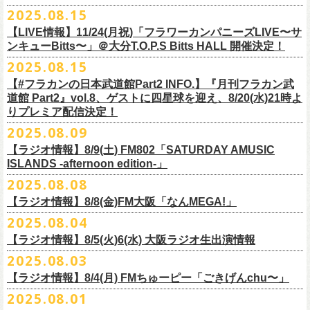
本番を3日後に控えた４人でのお喋り、どうぞお楽しみに！
が響き渡った。“星のブルペン”での、夜空から降り注ぐ星の光のような照
2025.08.15
■8月24日(日) 7:00～10:00 TOKAI RADIO（FM929）『Morning
明演出も忘れがたい。
【LIVE情報】11/24(月祝)「フラワーカンパニーズLIVE〜サ
Delight』
◎「フラカンの日本武道館 Part2 オフィシャルガチャ」
武道館公演チケットは、9/19(金)
まで各プレイガイドにて前売チケット発
もちろん“深夜高速”や“感情七号線”、“馬鹿の最高”“真冬の盆踊り”といっ
ンキューBitts〜」＠大分T.O.P.S Bitts HALL 開催決定！
＊グレートマエカワ インタビューOA
1回：500円(税込)
売中！
た、それ以前発表の名曲たちも会場を盛り上げる。「久々の曲を」とい
2025.08.15
https://www.tokairadio.co.jp/program/md/
全16種類
また、フラカン武道館応援企画として四星球とPIGGSが出演、
9/18(木)高
う紹介と共に、1998年発表のアルバム『マンモスフラワー』の最後に収
BRAHMAN ｢tour viraha 2026｣の
※フィギュア・チェキ・トートの引換券が出た時は、当日中にお引
【#フラカンの日本武道館Part2 INFO.】『月刊フラカン武
き換
円寺HIGHで開催される「SET YOU FREE〜VS SERIES」にグレートマ
録された“虹の雨あがり”が始まった瞬間には、観客たちからどよめきにも
3月22日(日) 愛知 名古屋ReNY limited公演にフラワーカンパニーズの出演
道館 Part2』vol.8、ゲストに四星球を迎え、8/20(水)21時よ
えください。
エカワがDJで出演決定！
フラカン武道館チケットの最後の手売り販売も
似た歓声が上がった。＜いつまでもそう どこまでもそう これからも
が決定しました！
りプレミア配信決定！
【 フィギュア 】4体セット , 高さ:最大8cm
実施！
きっとそうさ／うまくいく事もあって うまくいかない事はないのさ＞
【 チェキ 】1枚
2025.08.09
――そう歌う“虹の雨あがり”を今、武道館で歌いたいと思ったバンドの心
◎BRAHMAN ｢tour viraha 2026｣
【 トート 】高さ35 × 底幅39 × マチ10 cm , 素材:綿100% キャンパス
合わせてお見逃しなく！
が、とても強くて、優しくて、頼もしい。
日時：3月22日(日) 17:00open 18:00start
【ラジオ情報】8/9(土) FM802「SATURDAY AMUSIC
【 アクリルキーホルダー 】本体部分:最大 縦56 × 横30 × 厚さ3 mm
個人的にこの日のハイライトは、本編の終盤で披露された“最後にゃなん
ISLANDS -afternoon edition-」
会場：愛知 名古屋ReNY limited
【 マスキングテープ 】テープ幅30mm , 5m巻き , 材質:紙
＜番組情報＞
とかなるだろう”だった。2017年発表のアルバム『ROLL ON 48』に収録
出演：BRAHMAN,、フラワーカンパニーズ
2025.08.08
■8月9日(土) 12:00〜18:00 FM802「SATURDAY AMUSIC ISLANDS -
【 フォンタブ 】本体部分:55 × 55 mm , 材質:ポリエステル+TPU強化布 ,
『月刊フラカン武道館 Part2』武道館直前スペシャル
された楽曲。このアルバムは前回の武道館公演のあとにリリースされた
チケット料金：3500円(税込/ドリンク代別途要)
【ラジオ情報】8/8(金)FM大阪「なんMEGA!」
afternoon edition-」
金属Dカン
9月17日(水)21:00〜生配信
最初のアルバムであり、そして、このアルバムから再びフラカンは自主
一般チケット発売日：10月4日(土) 10:00
＊グレートマエカワ コメントOA（グレートマエカワの勝手にtop3 / 13〜
2025.08.04
【 缶バッジセット 】2個組 , 直径32mm
本番URL：
https://www.youtube.com/live/ND1cdsaWaZI
レーベルでの活動に戻った。そんな時期に歌われた＜最後の最後の最後
問い合わせ：ジェイルハウス 052-936-6041 www.jailhouse.jp
■8月8日(金) 12:00〜15:00 FM大阪「なんMEGA!」
14時台）
10月25日＠熊本Djangoを皮切りに30箇所31公演を回る全国ワンマンツア
には 絶対なんとかなるんだぜ＞というフレーズは、この2025年の武道
【ラジオ情報】8/5(火)6(水) 大阪ラジオ生出演情報
＊グレートマエカワ インタビューOA
https://funky802.com/saipm/
ー「フラカンのチョイナチョイナ’25/’26」の10月〜12月公演分の一般チ
＊アーカイブ配信中！
館の観客席にいる僕にとって、未来への希望のメッセージのように響い
https://www.fmosaka.net/_sites/16782390
2025.08.03
■8月5日(火)15:00〜18:00 FM COCOLO「MARK’E MUSIC MODE」
ケットが8月30日(土)より発売スタート！
■vol.0 番組スタート直前スペシャル
た。「絶対になんとかなる」――そう歌うロックバンドが、武道館のス
【ラジオ情報】8/4(月) FMちゅーピー「ごきげんchu〜」
＊オクノマサヒコ（オクノシンヤ／グレートマエカワ） 生出演(16:00台
ゲスト：スキマスイッチ
テージで、とても人間くさく、それでいて光に照らされながらロックを
出演予定）
2025.08.01
9/20(土)開催の日本武道館公演を経て、さらに勢いを増してまわるフラカ
https://www.youtube.com/watch?
v=BR4CmNuGCLg&t=28
演奏している。これって、シンプルに奇跡じゃないか。
■8月4日(月)14:00〜17:00 FMちゅーピー「ごきげんchu〜」