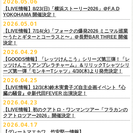
2026.05.06
OPEN 18:15
／
START 19:00
この第一回目となるゲストに、中村達也さんをお迎えしてお届けしま
払戻し期間内に購入された申込サイト内「マイページ」
◎「ラッコなエコバッグ」
より払戻し手続
も逸話まで、これまでもさまざまな伝説が語られてきたてE.L.L。
前売￥
5,500-
／当日￥
6,000-
（ドリンク代別）
す！
【LIVE情報】8/23(日)「横浜ストーリー2026」＠F.A.D
きの上、CASH POST(注 1)をご利用いただき、払戻しさせていただきま
価格：￥1,500(税込）
◎「フラカンの年末ベストナイン2026」
来年2027年にオープン50周年を控えたE.L.Lについて、フラカン鈴木圭介
チケット発売日：2026
年
7
月
5
日
(
日
) 12:00
～
YOKOHAMA 開催決定！
どうぞお楽しみに！
す。
カラー：オリーブ
11/21(土) 函館ARARA 開場16:30/開演17:00 問い合わせ：ARARA
とグレートマエカワがホスト役となり、さまざまなバンドマン、シンガ
プレイガイド：
Live Pocket
https://livepocket.jp/e/que20260903
2026.05.01
お客様ご自身でのお手続きが必要となりますため、
素材 ： ポリエステル
下記URLより払戻し手
11/23(月・祝)八戸ROXX 開場15:30/開演16:00 問い合わせ：ノースロ
ー、関係者をゲストに迎えて語り明かすトークセッションを企画。
問：
AILE C.E Works 03-5433-2500
◎ツワモノたちの記憶〜E.L.L50周年プロジェクト・スペシャルトーク〜
順をご確認の上、
サイズ：本体／約W310mm ×H340mm（持ち手含む500mm）
払戻し期限内にお手続きをお願いいたします。
ードミュージック
【LIVE情報】7/14(火)「フォークの爆発2026 ミニマル巡業
このトークシリーズでは、E.L.L.にこれまで関わってきたミュージシャ
vol.1
https://l-tike.com/guide/a_
持ち手／約W50mm × H160mm
cashpost.html
〜うたとギターとコーラスと〜」＠長野BAR THREE 開催
11/28(土) 宮崎LAZARUS 開場16:30/開演17:00 問い合わせ：LAZARUS
ン、関係者、そして当時はファンだった人々とともに、まもなく50年を
家主のツアー「YANUSHI LIVE TOUR 2026」にフラワーカンパニーズの
開催日時：2026年8月31日（月）開場19:00 開演19:30
決定！
※電子チケットの仕様上、
折りたたみマチ／約160mm
購入チケットを一部のみ払戻しすることはで
11/29(日) 鹿児島SR HALL 開場15:30/開演16:00 問い合わせ：SR HALL
迎えるライブハウスの、ツワモノたちの記憶を語っていきます。配信や
出演が決定！
◎「Handmade Rockエプロン」価格：￥5,500(税込）
会場：ell.SIZE （名古屋市中区大須2-10-43）
きません。
容量：約12L
12/5(土) 足利ライブハウス大使館 開場16:30/開演17:00 問い合わせ：
2026.04.29
インタビューでは語れない、ここだけの話もたくさん披露予定。
8/9(日)東京・SHIBUYA CLUB QUATTRO に出演させていただきます。
カラー：ダークインディゴ, キャメル
出演：鈴木圭介、グレートマエカワ、平野茂平 （Electric Lady Land会
（注 1）
※ ハンドル部分のゴムで止めて小さく携帯できます
金融庁管轄の資金移動者である株式会社ＤＧフィナンシャルテク
ネクストロード
【GOODS情報】「レッツけんこう」シリーズ第三弾！「レ
チケット完売となっておりました7/19(日)開催「フォークの爆発2026 〜
素材 ：
長） ゲスト：中村達也
ノ
ロジー(資金移動業者登録 番号：関東財務局長第 00094 号)の
12/6(日) 松本ALECX 開場15:30/開演16:000 問い合わせ：FOB新潟
7/10(金)開催のvol.0ではElectric Lady Land創始者であり現会長の平野茂
ッツけんこうアンブレラチャーム」＆リリックTシャツシリ
◎「YANUSHI LIVE TOUR 2026」 -東京公演-
座って演奏するスタイルです〜」東京・有楽町I’M A SHOW 公演につきま
（ダークインディゴ）綿 90％ , レーヨン 10％ デニム
チケット料金：全席指定¥3,500（税込） *未就学児童入場不可
「CASHPOST」が提供しているサービスです。
ーーーーー
12/11(金) 京都磔磔 〜年末恒例磔磔2デイズ〜 開場18:30/開演19:00
ーズ第一弾「モンキーTシャツ」4/30(木)より発売決定！
平氏をゲストに迎え、フラワーカンパニーズ メンバー4人とともにお届け
日時：2026/8/9(日) OPEN 17:00 / START 18:00
して、若干枚数＜立ち見指定＞での追加販売を行うことが決定しまし
（キャメル）綿 100％ キャンバス
チケット発売日：7月11日(土)10:00
購入されたマイページより払戻しさせていただきます。
問い合わせ：清水音泉
します。
2026.04.25
会場：SHIBUYA CLUB QUATTRO
8月29日(土)、30日(日)＠ゼビオアリーナ仙台 で開催されるスピッツ主催
た。
サイズ：フリー（着丈 92cm , 横幅 70cm , ショルダーテープ長 160cm）
プレイガイド：チケットぴあ
https://t.pia.jp/
PKコード：332-844
「レッツけんこう」シリーズ第三弾！アンブレラチャームの発売が決
マイページ：
https://l-tike.com/
mypage/
12/12(土) 京都磔磔 〜年末恒例磔磔2デイズ〜 開場16:30/開演17:00
今後のゲスト発表と合わせて、どうぞお楽しみに！
出演：家主 GUEST：フラワーカンパニーズ
「ロックのほそ道2026 〜15th Anniversary Special〜」にフラワーカンパ
※ フロントポケットにペン差し付き
お問い合わせ：ell.SIZE 052-211-3997
【LIVE情報】12/3(木)鈴木実貴子ズ自主企画イベント『心
定！
※本手続き中の操作、ご登録内容はしっかりとご確認のうえ、
お手続き
問い合わせ：清水音泉
チケット前売料金：一般 4,500円 / 学生 3,500円(共にドリンク代別)
ニーズの出演が決定！
◎「フォークの爆発2026 〜座って演奏するスタイルです〜」
臓の騒音』＠新代田FEVER 出演決定！
Electric Lady Landホームページ ＞
https://www.ell.co.jp/
アルミ蒸着袋入り、ランダムでご購入いただく”どれになるかお楽しみス
ください。
12/19(土) 盛岡岩手県公会堂21号室 〜ツアー最終日はフォークの爆
◎ツワモノたちの記憶〜E.L.L50周年プロジェクト・スペシャルトーク〜
※学生は公演当日に学生証の提示が必要となります
フラワーカンパニーズの出演日は8月29日(土)になります。
7/19(日)東京・有楽町I’M A SHOW 15:15/16:00
※本イベントはトークイベントです。当日はライブパフォーマンスはご
2026.04.23
タイル”での販売となります。
またお手続き時のお客様の不備に伴う対応は一切できかねますため
、ご
発〜 *アコースティックライヴ 開場16:30/開演17:00 問い合わせ：ノ
vol.0
※中学生以下無料
追加チケット＞立ち見指定 ￥5,500（税込/ドリンク代別）
ざいません。
了承ください。
ースロードミュージック
【LIVE情報】初のクアトロ・ワンマンツアー「フラカンの
開催日時：2026年7月10日（金）開場18:30 開演19:00
プレイガイド：チケット(イープラス)：
5月15日(金)18:00より、チケット先行受付もスタート！（〜5月24日
発売日：5月30日(土)10:00〜
さらに、フラカンの楽曲（歌詞）をデザインしたリリックTシャツシリー
※メール受信に際して、
事前に下記2つのドメインを受信できるように設
チケット料金：前売￥5,200(税込/ドリンク代別途要) / *12/19盛岡公演の
クアトロツアー2026」開催決定！
会場：ell.SIZE （名古屋市中区大須2-10-43）
一般チケット発売日：2026/5/30(土) 10:00 URL：
(日)23:59まで）
問：ネクストロード 03-5114-7444（平日14～18時）
https://nextroad-
モノブライトの対バンツアーにフラワーカンパニーズの出演が決定！
ズが新たに登場！
定しておいてくだ
さい。
み 前売￥5,500(税込/指定席/ドリンク代別途要)
2026.04.17
出演：フラワーカンパニーズ ゲスト：平野茂平 （Electric Lady Land会
https://eplus.jp/yanushi/
「ロックのほそ道」15周年、みんなで盛大にお祝いしましょう！
p.com/contact/
10/16(金)恵⽐寿LIQUIDROOM 公演に出演させていただきます。
第一弾は1998年リリースのアルバム『マンモスフラワー』収録「モンキ
メールが届かない場合等も、
必ず期間内にご自身で設定をご確認くださ
＊全公演共通＞高校生以下は当日¥2,000キャッシュバック（
当日年齢を
長）
問い合わせ：HOT STUFF PROMOTION 050-5211-6077
https://www.red-
【グレートマエカワ、竹安堅一情報】