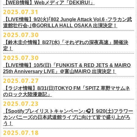
https://cocolo.jp/site/blog/1150
ンの全国ツアー、
どうぞお楽しみに！
また武道館でフラカンのライブが観たい。そう心から思う。武道館はほ
【WEB情報】Webメディア「DEKIRU!」
https://chupea.fm/
■vol.1
いほいできる会場ではなくても、こんなフラカンのライブをこれからい
＊グレートマエカワ 生出演(15:00〜出演予定）
2025.07.31
■8月6日(水)14:00〜17:51 FM802「THE NAKAJIMA HIROTO SHOW 802
7/31(木)Webメディア「DEKIRU!」
◎フラワーカンパニーズ ワンマンツアー「フラカンのチョイナチョイ
ゲスト：加藤ひさし、古市コータロー(THE COLLECTORS)
っぱい観たい。思えば初めてロックを聴いた頃からずっと、その衝撃や
【LIVE情報】9/2(火)｢802 Jungle Attack Vol.6 -フラカン武
RADIO MASTERS」
＊グレートマエカワインタビュー掲載
ナ’25/’26」
https://www.youtube.com/watch?
v=kTtAgK2Iq4A&t=2345s
感動が「思い出」という箱の中に納まらなくて、ずっとリアルに生き続
10年ぶり2回目となる日本武道館公演『フラカンの日本武道館 Part2 〜
道館壮行会-｣＠GORILLA HALL OSAKA 出演決定！
＊グレートマエカワ 生出演(17:00台出演予定）
「グレートマエカワさんのDIY魂が知りたい！〜自分たちが「面白い」と
2025年
けちゃうものだから、僕はこうやって文章を書いたりしている。この10
超・今が旬〜』を9月20日(土)
に開催するフラワーカンパニーズが、
今年1
2025.07.30
https://funky802.com/masters/
思うことが、バンドの未来につながる〜」
10月25日(土) 熊本Django 16:30/17:00
■vol.2
年ぶりのフラカンの武道館ライブも、「思い出」という箱にはなかなか
月より月１配信のYouTube番組『月刊フラカン武道館 Part2』をスター
https://media.wakasa.jp/articles/diymusic/1504/
10月26日(日) 長崎ホンダ楽器 15:30/16:00
ゲスト：Hump Back
【鈴木圭介情報】8/27(水)「それぞれの深夜高速」開催決
収まらないだろうし、収めるべきじゃない。これはきっと新しいはじま
ト、8回目のゲストとして、
四星球の出演が決定！
来月9月20日(土)、10年ぶり2度目の日本武道館公演『
フラカンの日本武道
＊「フラカンの日本武道館 Part2 オフィシャルガチャ」につきまして
11月3日(月・祝) 渋谷duo MUSIC EXCHANGE 15:15/16:00
定！
https://www.youtube.com/watch?
v=6XTayyWwFP0&t=6s
り。これからフラワーカンパニーズは、さらに凄いことになるだろう。
館 Part2 〜超・今が旬〜』を開催するフラワーカンパニーズ、
武道館前
・500円玉専用となりますので、
ご利用予定の方は500円玉をご用意くだ
11月8日(土) 徳島club GRINDHOUSE 16:30/17:00
絶対にそうなるだろう。
2025.07.30
番組スタート直前スペシャルのvol.0としてスキマスイッチ、
第１回目の
苦しい夜を乗り越えて来た芸人さんがそれぞれの夜を語り〈深夜高速〉
最後のワンマンライブとして開催する8月24日(日)「
横浜ストーリー 〜武
さい（
他の硬貨は使用不可）
11月9日(日) 米子AZTiC laughs 15:30/16:00
■vol.3
ゲストとしてTHE COLLECTORSの加藤ひさし(vo)と古市コータロー(
g)、
【LIVE情報】10/5(日)「FUNKIST & RED JETS & MAIRO
を熱唱するライブ、今年も開催決定！
道館前の一撃〜」＠F.A.D YOKOHAMA（会場チケット完売）
の模様がニ
・お一人様1回のお並びにつき5回しまでとさせていただきます
11月15日(土) 福井CHOP 16:30/17:00
◎「少しだけピュアなチョイナロンT」
ゲスト：根本要（スターダスト☆レビュー）
◎フラワーカンパニーズ「フラカンの日本武道館 Part2 〜超・今が
第２回目にHump Back、第３回目はスターダスト☆レビューの根本要、
25th Anniversary LIVE」＠富山MAIRO 出演決定！
コニコ生放送にて独占生中継されることが決定！
11月16日(日) 神戸VARIT. 15:30/16:00
https://www.youtube.com/watch?
v=OMoBtAjSn-w
価格：¥4,000（税込）
旬〜」
第４回目は南海キャンディーズの山里亮太、
第５回目は筋肉少女帯の大
2025.07.27
◎「それぞれの深夜高速」
11月29日(土) 名古屋E.L.L 16:30/17:00
ボディカラー：ホワイト
2025年9月20日(土)＠日本武道館 OPEN 15:30 START 16:30
槻ケンヂ、
第６回目はBRAHMANのボーカル・TOSHI-LOW、
そして第７
【日時】2025年8月27日（水）18:40開場 19:00開演
ライブの一部はどなたでも無料で視聴が可能、
ニコニコプレミアム会員
【ラジオ情報】8/31(日)TOKYO FM「SPITZ 草野マサムネ
11月30日(日) 静岡サナッシュ 15:30/16:00
■vol.4：山里亮太（南海キャンディーズ）
素材 ： 綿100％
回目はラッパー・シンガーソングライターのNovel Coreを招きお届けして
今年12月末をもって営業終了となる大分のライブハウスT.O.P.S
【会場】下北沢・小劇場B1
に登録するとライブ全編、
見逃し配信が視聴可能となります。
のロック大陸漫遊記」
12月6日(土) 宇都宮HEAVEN’S ROCK VJ-2 16:30/17:00
https://youtube.com/live/_ipE-
Na37yY
サイズ：S / M / L / XL /XXL
＜SET LIST＞
きた今番組（全回アーカイブ配信中）。
BittsHALLにて、フラワーカンパニーズのワンマンライブが決定！
【出演者】MC：東京03角田 特別審査員：フラワーカンパニーズ鈴木
12月7日(日) 水戸LIGHT HOUSE 15:30/16:00
2025.07.23
＜製品サイズ＞
SE Eeyo
第８回目となる今回のゲストは、”日本一泣けるコミックバンド”
、四星球
■8月31日(日)21:00〜21:55 TOKYO FM「SPITZ 草野マサムネのロック大
ゲスト：4名
武道館公演を１ヶ月後に控えたフラカンの盛り上がり必至の貴重な
ライ
12月13日(土) 盛岡CLUB CHANGE WAVE 16:30/17:00
■vol.5
S ： 身丈65cm / 身幅49cm / 肩幅42cm / 袖丈 60cm
1 少年卓球
【Spotifyプレイリストキャンペーン♪🎧】9/20(土)フラワー
を招聘！
陸漫遊記」
9/2(火)大阪GORILLA HALL OSAKAで開催される｢802 Jungle Attack Vol.6
◎「フラワーカンパニーズLIVE〜サンキューBitts〜」
【料金】￥3,500-（税込・整理番号付き自由席）
ブ、どうぞお見逃しなく！
12月14日(日) 弘前KEEP THE BEAT 15:30/16:00
ゲスト：大槻ケンヂ（筋肉少女帯/特撮/オケミス）
M ： 身丈69cm / 身幅52cm / 肩幅45cm / 袖丈62cm
2 ピースフル
カンパニーズの日本武道館ライブに向けて皆で盛り上がろ
＊鈴木圭介、グレートマエカワ ゲスト出演決定！
-フラカン武道館壮行会-｣にフラワーカンパニーズの出演が決定！
日時：2025年11月24日(月祝) OPEN15:30/START16:00
【発売日】Livepocket
12月21日(日) 京都磔磔 15:30/16:00
https://www.youtube.com/watch?
v=1EMet2dx9d4
う！
L ： 身丈73cm / 身幅55cm / 肩幅48cm / 袖丈63cm
3 ただいま実演中
20年以上にわたる付き合いで、
先輩後輩の枠を超えた関係性の2組。四星
壮行会、ありがとうございます！嬉涙
会場：大分T.O.P.S BittsHALL
・7月30日（水）21:00 先行抽選受付開始（～8月12日（火）11:00
＊配信詳細
12月22日(月) 京都磔磔 18:30/19:00
XL ： 身丈77cm / 身幅58cm / 肩幅52cm / 袖丈64cm
4 ライトを消して走れ
2025.07.18
球にことあるごとに”
危機”を救ってもらってきたフラカン、
さらに現在展
※全国38局ネット＞
各放送局のオンエア日時は番組公式サイトでご確認
チケット料金：前売¥5,200(税込/整理番号付/ドリンク代別)
迄）・8月16日（土）11:00 一般発売開始
◎フラワーカンパニーズ「横浜ストーリー〜武道館前の一撃〜」＠
F.A.D
2026年
■vol.6
XXL：身丈81cm / 身幅63cm / 肩幅56cm / 袖丈65cm
5 アメジスト