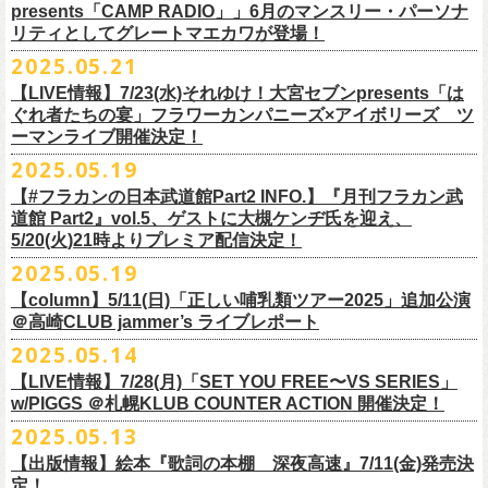
ネクストロード 03-5114-7444 (平日14～18時)
ム未収録集〜』を7月9日にリリースすることが決定！
https://www.youtube.com/watch?
v=kTtAgK2Iq4A&t=2345s
presents「CAMP RADIO」」6月のマンスリー・パーソナ
ての⼤切な曲がたくさんあると思います。
※宛名入れはひらがなのみとなります。（日付やメッセージ、イラスト
こちらの商品は受注生産販売となります（公演当日の販売は未定）。
合わせてお見逃しなく！
チケット料金：¥5,200(税込/整理番号付/
ドリンク代別途要)
全19曲75分、フルに収録された、これぞ真のとっておきの企画盤です。
リティとしてグレートマエカワが登場！
何より、メンバーにとっては全ての曲が⼤切な曲で、⼀年中⾏なってい
等は不可）
※全公演、高校生以下は当日¥2,000 キャッシュバック(当日年齢を証明で
どうぞお楽しみに！
■vol.2
るライブでは新旧問わず並列でセットリストに組み込まれ、今も⽣き続
※イベントの撮影・録音・録画（ライブ機能や画面録画含む）は一切禁
2025.05.21
今回3サイズをご用意（※写真 :鈴木圭介、グレートマエカワ S着用/ 竹安
＜番組情報＞
9月28日(日)岩手県盛岡市盛岡城跡公園を中心に開催される「いしがき
ラジオNikkei第１にて毎週木曜日21:30～22:10放
送「LOGOS
きるもの(学生証、
保険証など)のご提示が必要となります)
ゲスト：Hump Back
けています。
止とさせていただきます。
堅一 M着用/ミスター小西 L着用）、
『月刊フラカン武道館 Part2』
9月11日(木)、12日(金)＠仙台GIGSで開催されるスピッツ主催「ロックの
【LIVE情報】7/23(水)それゆけ！大宮セブンpresents「は
MUSIC FESTIVAL2025」にフラワーカンパニーズの出演が決定！
presents「CAMP RADIO」、
一般チケット発売日：
◎商品詳細
https://www.youtube.com/watch?
v=6XTayyWwFP0&t=6s
この全ての曲たちを改めてたくさんの⼈に知ってほしい、そんな気持ち
※整理番号での入場を予定しております。変更になる場合も御座います
前ポケット/背中部分にフラカンの日本武道館仕様のオリジナルタグ付
◾️vol.6
ほそ道2025」にフラワーカンパニーズの出演が決定！
ぐれ者たちの宴」フラワーカンパニーズ×アイボリーズ ツ
6月のマンスリー・パーソナリティをグレートマエカワが務めます ！
10/25〜12/22公演＞8月30日(土)
タイトル：HESOKURI ～オリジナルアルバム未収録集～
も込めて、
ので、予めご了承ください。
き、
ゲスト：TOSHI-LOW（BRAHMAN）
ーマンライブ開催決定！
フラワーカンパニーズの出演日は9月12日(金)になります。
チケットオフィシャル１次先行も本日よりSTART！
5月5 週目SPと6 月1週目、2週目の3本で豪華ゲストをお招きしお届けい
1/17〜3/14公演＞10月18日(土)
発売日：2025年7月9日
■vol.3
今回5名のライターさんと、四星球・北島康雄さんにご協⼒いただき、全
さらに、別途フラカンオリジナルデザインの布パッチをお付けします。
6月18日(水)21:00〜プレミア配信
2025.05.19
詳細は下記をチェック！
今年もやります！怒髪天との恒例”ジャンピング乾杯TOUR”！
たします。
品番：DQCL-3946
ゲスト：根本要（スターダスト☆レビュー）
曲レビュー企画を⾏うことになりました。
【対象商品】
（布パッチのデザインは後日！お楽しみに）。
本番URL：
https://youtu.be/Z9wrtIqELqE
5月31日(土)正午より、チケット先行受付もスタート！（〜6月10日
https://eplus.jp/ishigaki-fes/
今年は趣向を変えて、アコースティック＆トークコンサートで京都、甲
【#フラカンの日本武道館Part2 INFO.】『月刊フラカン武
価格：￥3,300(税込)
https://www.youtube.com/watch?
v=OMoBtAjSn-w
発売日：2025年7月11日(金)
(火)23:59まで）
府、松本にて開催決定！
道館 Part2』vol.5、ゲストに大槻ケンヂ氏を迎え、
収録楽曲：
「フラカンの音楽目録」reviewer
タイトル：歌詞（うた）の本棚 『深夜高速』
＊＊＊＊＊＊＊＊＊＊＊＊＊＊＊
＊アーカイブ配信中！
どうぞ、お見逃しなく！
◎「いしがきMUSIC FESTIVAL2025」
5/20(火)21時よりプレミア配信決定！
◎ラジオNikkei第１毎木21:30～22:10放
送
01. プライマル。
■vol.4：山里亮太（南海キャンディーズ）
天野史彬（ライター）
鈴木 圭介(著)/丹下 京子(絵)
事前販売受注期間：2025年6月28日(土)12:00〜7月20日(日)23:59まで
◾️vol.0 番組スタート直前スペシャル
日時：2025年9月28日(日)
本日よりHP先行も受付スタート！ぜひお早めに〜
「LOGOS presents「CAMP RADIO」」
2025.05.19
02. ハートのレース
https://youtube.com/live/_ipE-
Na37yY
大西健斗（ライター/SPICE編集部）
価格：￥2,200（税込）
受注受付url：web shop「ニワトリ堂」
ゲスト：スキマスイッチ
☆オフィシャル先行：5月31日（土）正午12:00〜6月10日（火）23:59
場所：岩手県盛岡市盛岡城跡公園を中心に開催
https://campradio.jp/
03．友達100万人
川上きくえ（ライター）
【column】5/11(日)「正しい哺乳類ツアー2025」追加公演
ISBN：9784845643035
https://flowercompanyzinc.stores.jp/
https://www.youtube.com/watch?v=BR4CmNuGCLg&t=28s
https://w.pia.jp/s/hosomichiofrock25of/
OFFICIAL SITE：
https://www.ishigaki-fes.jp/
☆HP先行
]10月19日（日）大阪城音楽堂にて開催される「OYZ NO YAON」＃007
5/29（木） 21:30～22:10；ゲスト・木村“Q太郎”至さん（ローディー）
04．そら（この空はあの空につながっている）
■vol.5
＠高崎CLUB jammer’s ライブレポート
北島康雄（四星球）
※対象商品は当日会場にてスタッフからお渡し致します。
お届け予定：9月10日(水)前後を予定
#いしがき2025
受付URL：
https://eplus.jp/jktour2
025-hp/
〜オヤジを愛したスパイ〜
6/ 5（木） 21:30～22:10；ゲスト・桜井秀俊さん（真心ブラザーズ
）
05. 青い吐息のように
ゲスト：大槻ケンヂ（筋肉少女帯/特撮/オケミス）
鈴木淳史（ライター）
2025.05.14
※こちら受注生産の商品となり、公演当日の販売は現状未定となってお
◾️vol.1
◎「ロックのほそ道2025」
#いしがきミュージックフェスティバル
受付期間：2025/5/30（金）21:00〜6/8（日）2
3:59
にフラワーカンパニーズの出演が決定！
※リピート放送：19日（木）21:30～22:10
06．セミ・ロング
https://www.youtube.com/watch?
v=1EMet2dx9d4
兵庫慎司（ライター）
【ローソンチケット】
ります。
ゲスト：加藤ひさし、古市コータロー（THE COLLECTORS）
日時：2025年9月12日(金) 17：15／18：00
【LIVE情報】7/28(月)「SET YOU FREE〜VS SERIES」
購入枚数制限：お1人様1公演につき4枚まで
6/12（木） 21:30～22:10；ゲスト・フミさん（POLYSICS） ※リピー
07. 天の神さまの言うとおり
ご購入はコチラから＞＞
購入を希望される方は事前販売受注期間内にてご注文ください。
https://www.youtube.com/watch?v=kTtAgK2Iq4A&t=2345s
会場：仙台GIGS
w/PIGGS ＠札幌KLUB COUNTER ACTION 開催決定！
只今から先行受付も開始！お申し込みはコチラ〜
ト：26日（木）21:30～22:10
08. スターな男
■vol.6
本日6/20(金)より「
フラカンの音楽目録」
と付したInstagramのオリジナ
※受付開始までにURL表示致します※
＊＊＊＊＊＊＊＊＊＊＊＊＊＊＊
出演：キタニタツヤ/SPITZ/フラワーカンパニーズ/Laura day
2025.05.13
◎「ジャンピング乾杯TOUR 2025 “山あり谷あり歌声一座のアコースティ
https://eplus.jp/ynks/
09．アンテな
ゲスト：TOSHI-LOW（BRAHMAN）
ルアカウントにて随時公開していきます！
喜多方、東京、松阪、福山の４箇所を回る、
フラワーカンパニーズの恒
■vol.2
romance（五十音順）
ック＆トークコンサート”」
＊発券手数料がお得
＊Radikoの「RN」にて全国でお聴きいただけます。
10. ザッツオーライ
【出版情報】絵本『歌詞の本棚 深夜高速』7/11(金)発売決
https://youtu.be/Z9wrtIqELqE
例アコースティック企画「
フォーク
の
爆発
2025 ～座って演奏するスタイ
※イベントチケットは、電子チケットでのお引き取りとなります。
テレビ埼玉の人気番組「それゆけ！大宮セブン」から誕生した芸人バン
◎「フラカンのオーバーオール」*オリジナル布パッチ付き
ゲスト：Hump Back
料金：1Fスタンディング／2F指定席/2F後方スタンディング ￥7,500-
10/17(金)名古屋DIAMOND HALLにて、フラワーカンパニーズ
9月4日(木)京都・磔磔 18:30/19:00 （問）清水音泉 06-6357-3666 (平日
＊全国LOGOSショップ店内でも放送されます。
11. 夜汽車のブルース
定！