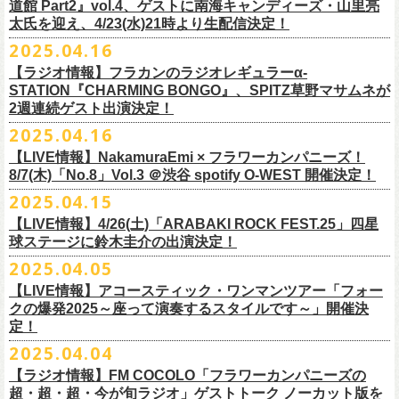
道館 Part2』vol.4、ゲストに南海キャンディーズ・山里亮
問い合わせ：松阪M’AXA
・近隣店舗・近隣の施設・お客様へご迷惑となりますので、施設内外・
12月6日(土) 宇都宮HEAVEN’S ROCK VJ-2 16:30/17:00
◎TALK LIVE「ハルキとジョーとベースと猫と〜グレートなゲストと共
プレGOODS第四弾となる「フラカンの日本武道館 Part2 pre フェイスタ
のライブ、本編の最後に演奏された“東京タワー”のポエトリー調の部分
で開催される「ADAM at presents ADAM FEST2025 supported by
文に氏名、住所、貼っていただく（置いていただく）場所（できました
太氏を迎え、4/23(水)21時より生配信決定！
著者プロフィール
会場内外でのアーティストの入待ち、出待ち等の待機行為はご遠慮下さ
12月7日(日) 水戸LIGHT HOUSE 15:30/16:00
に〜」
オル」が完成！
で、体をぐっと鈴木圭介がいる方に向けて、まるで鈴木の呼吸を深く感
Recruiting Management」にフラワーカンパニーズの出演が決定！
ら具体的に）、必要数（ポスター、フライヤーそれぞれ）、意気込みな
丹下京子（たんげ きょうこ）
2025.04.16
・8月3日(日)
い。
12月13日(土) 盛岡CLUB CHANGE WAVE 16:30/17:00
【出演】
また、ラバーバンドの新色「パープル × ブルー」も登場！
じ取るようにギターを弾く竹安堅一の姿を見ながら、やはり僕は「うた
◎ムジカジャポニカ19th後の祭スペシャル！『ムジカの渇望2025～うつ
フラワーカンパニーズは7月12日(土)の出演となります。
どメッセージを書いて下記アドレス宛てご応募ください。
名古屋生まれ名古屋育ち。愛知県立芸術大学デザイン科卒業。
峰岸塾修
会場：広島・福山grandsoulcafe Guns’
・受付終了した場合は当HPでお知らせさせていただくため、受付状況確
12月14日(日) 弘前KEEP THE BEAT 15:30/16:00
ヒライハルキ(The Birthday)
4/19(土)「正しい哺乳類ツアー2025」＠広島CLUB QUATTRO 公演より販
とは不思議なものだ。演奏という行為は不思議なものだ」と感じた。
みようこ&Yokoloco Band！2days』
【ラジオ情報】フラカンのラジオレギュラーα-
どうぞお楽しみに！
了。TIS会員。
TVCMプランナー兼イラストレーターを20年ほど続け、
そ
時間：Open 15:30 / Start 16:00
認のためのお電話でのお問い合わせは固くお断りいたします。
12月21日(日) 京都磔磔 15:30/16:00
ナガイケジョー(SCOOBIE DO)
売開始いたします。
STATION『CHARMING BONGO』、SPITZ草野マサムネが
いちにちめ〜8/19(火)
2020年開催した「フラカンの横浜アリーナ」から続く＜フラカンの横浜
の後フリーランスに。雑誌『イラストレーション』（玄光社）
The
チケット料金：前売 ¥5,500（税込／全自由・整理番号付／ドリンク代別
・イベントチケットの分配、転売、複製、譲渡、偽造行為は一切禁止と
12月22日(月) 京都磔磔 18:30/19:00
2週連続ゲスト出演決定！
ゲスト : グレートマエカワ(フラワーカンパニーズ)
高崎CLUB Jammer’sは中央銀座と呼ばれるアーケード街の先端にあるラ
https://t.livepocket.jp/e/musica819
◎「ADAM at presents ADAM FEST2025 supported by Recruiting
ストーリー＞シリーズ、
◎【２回目もみんなでつくろう「フラカンの日本武道館
Choice入選 （和田誠選）、『HBファイルコンペ』藤枝リュウジ特別賞、
途要）
させていただきます。それらの行為が発覚した場合は無効とさせていた
2026年
【日程】2025年7月9日(水)
イブハウスで、外観も内装も、昔のアメリカ映画に出てくるバーのよう
4/25~19時発売
2025.04.16
Management」
今年は「〜武道館前の一撃〜」というサブタイトルを付し、
7/25(金)〜7/27(日)＠
北海道釧路市幸町緑地・耐震岸壁 特設ステージにて
Part2」
『
講談社出版文化賞』さしえ賞、『TIS公募展』入選など。新聞、
書籍、
一般チケット発売日：5月25日(日)
だき、入場をお断りいたします。
1月17日(土) 長野CLUB JUNK BOX 16:30/17:00
【会場】三軒茶屋GrapeFruitMoon (
http://grapefruit-moon.com/
)
なレトロな雰囲気の空間である。開場時間の前から、入り口前にはライ
ふつかめ〜8/20(水)
日時：7月12日(土)7月13日(日) 開場10:30 開演11:30 ※フラワーカンパ
8/24(日)F.A.D YOKOHAMAにて開催することが決定！
開催される「SET YOU FREE IN KUSHIRO KIRI FESTIVAL 2025」 に
【LIVE情報】NakamuraEmi × フラワーカンパニーズ！
雑誌、パッケージ、広告、
webなど幅広いジャンルで活動中。俳句、落
今年結成20周年を迎えるThe Birthdayがクラブクアトロ4会場を廻るツア
プレイガイド：
・対象商品の営利・転売目的でのご購入は禁止しております。またイベ
1月18日(日) 千葉LOOK 15:30/16:00
“ポスター＆フライヤー大作戦～日本全国宣伝隊員大募集
【時間】OPEN18:30/START19:15
ブを待つ人だかりができていた。開演時間になり、まずステージ上にグ
https://t.livepocket.jp/e/musica820
ニーズの出演は7/12のみ
9/20(土)「フラカンの日本武道館 Part2 〜超・今が旬〜」まで１ヶ月を切
8/7(木)「No.8」Vol.3 ＠渋谷 spotify O-WEST 開催決定！
フラワーカンパニーズの出演が決定！
語、音楽、
海外ドラマが好き。
ー『Quattro×Quattro Tour’25』を開催、
イープラス
ント参加後、フリーマーケットサイト、フリマアプリ、インターネット
1月24日(土) 高知X-pt. 16:30/17:00
【料金】
今年1月より月１配信しているYouTube番組『月刊フラカン武道館
レートマエカワ、ミスター小西、竹安堅一が登場。そして少し間を鈴木
4/25~20時発売
～】
会場：静岡県浜松市浜名湖ガーデンパーク 屋外ステージ
ったタイミングでのワンマンライブ、どうぞお楽しみに！
フラカンは7/26(土)”フラカン武道館応援企画 IN KIRIFES”に出演致しま
2025.04.15
9/10(水)＠名古屋CLUB QUATTRO公演にフラワーカンパニーズの出演が
チケットぴあ
オークション等での売買、買取サービスのご利用も固く禁止いたしま
1月25日(日) 広島SECOND CRUTCH 15:30/16:00
・入場チケット￥3500(+DRINK)
Part2』、今月5回目のゲストとして、大槻ケンヂ氏の出演が決定！
圭介が姿を現し、ライブがはじまる。1曲目は『正しい哺乳類』の曲順と
開場 18:30 / 開演 19:30 前売 5000円 / 当日 5500円 （ドリンク代別途）
チケット：入場無料
※お渡しするポスターのサイズはB3サイズ、フライヤーはB5サイズを予
す。
決定しました！
【LIVE情報】4/26(土)「ARABAKI ROCK FEST.25」四星
ローチケ
す。
1月27日(火) 四日市CLUB CHAOS 18:30/19:00
【予約&チケット】
同じく“ ラッコ！ラッコ！ラッコ！”。 エネルギッシュなバンドの演奏
※着席・自由・立ち見 (整理番号あり)
問い合わせ：株式会社ジェイルハウス TEL052-936-6041
◎「横浜ストーリー 〜武道館前の一撃〜」
定しております
球ステージに鈴木圭介の出演決定！
問い合わせ：キャンディー・プロモーション
・イベントチケットの再発行はいたしませんのでご注意ください。
1月31日(土) 札幌近松 16:30/17:00
■入場チケット予約URL :
https://tiget.net/events/398505
番組スタート直前スペシャルのvol.0としてスキマスイッチ、第１回目の
と、それまで会場にたぎっていたソワソワとした熱気がぶつかり、パー
その他詳細：
日時：8月24日(日)Open 15:30 / Start 16:00
◎
「SET YOU FREE IN KUSHIRO KIRI FESTIVAL 2025」
一般発売に先がけ、チケットオフィシャル先行受付が本日よりスター
・都合により、内容等の変更・イベント中止となる場合がございますの
2月4日(水) 下北沢シェルター 18:30/19:00
2025.04.05
[予約受付開始 : 5/9(金)21:00〜]
ゲストとしてTHE COLLECTORSの加藤ひさしさん(vo)と古市コータロー
ンッ！と弾けるような盛り上がりでライブは幕を開けた。続けて “アイデ
◎8/18（月）名古屋得三
公式サイト：
http://www.adamfest.com/
会場：神奈川・F.A.D YOKOHAMA
募集期間：2025年5月10日(土)〜 在庫がなくなりましましたら募集を終了
日程：
7月26日(土)
ト。
全公演共通：高校生以下は当日¥2,000キャッシュバック（
当日年齢を証
で予めご了承ください。
2月14日(土) 大阪バナナホール 16:30/17:00
☆別途1ドリンクオーダー
さん(g)、第２回目にHump Back、第３回目はスターダスト☆レビューの
ンティティ”。《ラッコ ラッコ ラッコ》とか《プカプカプーカ》といった
うつみようこ & YOKOLOCO BAND
【LIVE情報】アコースティック・ワンマンツアー「フォー
チケット料金：前売 ¥5,200(税込/整理番号付/ドリンク代別途要)
させていただきます
会場：
北海道釧路市幸町緑地・耐震岸壁 特設ステージ
お見逃しなく！！
明できるもの（学生証、保険証など）
のご提示が必要となります）
・安全面、警備強化の一環と致しまして、ボディチェックを実施させて
2月15日(日) 岡山ペパーランド 15:30/16:00
☆整理番号順入場
根本要さん、そして第４回目は南海キャンディーズの山里亮太さんをを
シンプルな言葉を連呼していた“ ラッコ！ラッコ！ラッコ！”とは打って変
[うつみようこ (vo.g)竹安堅一(g)オクノシンヤ(key)
クの爆発2025～座って演奏するスタイルです～」開催決
前売￥5,200（税込、ドリンク代別、オールスタンディング）
応募方法：メールにて、アドレス＜
flowerotegami@gmail.com
＞宛に以
出演：フラワーカンパニーズ、THE NEAT BEATS、PIGGS
いただく場合がきます。ご了承ください。
2月21日(土) 別府Copper Ravens 16:30/17:00
☆お一人様2枚まで
お招きしお届けしてきた今番組（全回アーカイブ配信中）、第５回目と
わり、鈴木のボーカルはぼそぼそとした独り言のような落ち着いたトー
定！
グレートマエカワ(b)クハラカズユキ(ds)]
※高校生以下は当日￥2,000キャッシュバック （当日年齢を証明できるも
下をご記入の上、ご応募ください
そのほか詳細：KUSHIRO KIRI FESTIVAL公式
◎The Birthday (クハラカズユキ, ヒライハルキ, フジイケンジ)
・当日メディアによる取材が入り、映り込み等がある場合がございま
2月22日(日) 福岡CB 15:30/16:00
【ご注意】
なる今回のゲストは、筋肉少女帯や特撮のボーカルで、作家としても活
ンへ。しかし曲が進むにつれ、徐々に力強さを増していく演奏やコーラ
18:30open 19:30start
大阪千日前ユニバースにてジャンピング乾杯トークショー開催！
2025.04.04
の(学生証、保険証など)のご提示が必要となります）
（上記アドレスからの返信が届くよう、設定のご確認を必ずお願い致し
HP
https://www.kushirokirifestiva
l.com/
『Quattro×Quattro Tour’25』
す。予めご了承ください。
2月24日(火) 豊橋Club KNOT 18:30/19:00
※お客様へのお願い
躍する大槻ケンヂさんを招聘。
スに合わせて、観客たちの拳も突き上がっている。さらに“ラー・ブルー
予約￥5,000 当日￥5,500
ライブ演奏はまったくありません。
一般発売日:6月29日(日)
ます）
【ラジオ情報】FM COCOLO「フラワーカンパニーズの
日時：2025年9月10日（水）Open 18:00 / Start 19:00
・イベント当日の撮影・録音・録画および、店内での飲食は一切禁止と
2月28日(土) 新潟GOLDEN PIGGS BLACK 16:30/17:00
近隣は住宅街となっておりますので集合時間直前にご来店ください。
常にフラカンを”若手”と評するオーケンさん、2度目の武道館ライブに向
ス”、“アメジスト”へと続く。“アメジスト”の《炊き立てのご飯の湯気の下
※4/20情報公開・予約開始
ネクストロード 03-5114-7444 (平日14～18時)
＝＝＝＝＝＝＝＝＝＝＝＝＝＝＝＝＝＝
超・超・超・今が旬ラジオ」ゲストトーク ノーカット版を
会場：名古屋CLUB QUATTRO