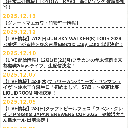
※高校生以下は当日¥2,000キャッシュバック（
当日年齢を証明できるも
ミスター小西(Vo)
当日あらゆる角度から切り取った写真を贅沢にまとめた72ページのフォ
【鈴木圭介情報】TOYOTA「RAV4」新CMソング 歌唱を担
配信日：2025年12月30日(火)正午
の（学生証、保険証など）
のご提示が必要となります）
ザ50回転ズとの対バンツアーが決定！
当！
奥野真哉(Key)
トブックも同梱したスペシャルパッケージ仕様で販売致します。
視聴料：U-NEXT月額会員視聴無料配信URL：
https:
一般チケット発売日：3月8日(日)
「フラカンと行くザ50回転ズの故郷巡りツアー！」と題し、ザ50回転ズ
中森泰弘(G)
2025.12.13
//t.unext.jp/r/flowercompanyz
TOYOTA「RAV4」の新CMソングの歌唱を鈴木圭介が担当
！
のメンバーの故郷、堺、出雲、徳島を２バンドで巡ります！
竹安堅一(G)
フラカンのweb shop「ニワトリ堂」、そして1/31(土)札幌公演よりフラカ
【グレートマエカワ・竹安堅一情報】
2025年12月17日発売とともに新作CMが公開され
ました。
◎「フォークの爆発2026 〜座って演奏するスタイルです〜」
4月4日(土) ,5日(日)に開催される「WALK INN FES! 2026 IN 桜島」にフ
グレートマエカワ(B)
ンのライブ会場にて販売がスタート！
＊以下過去ライブ作品も配信中
ナレーションも担当しております。
2025.12.12
7/4(土)岡山・倉敷新渓園敬倹堂 16:30/17:00 問：キャンディープロモ
ラワーカンパニーズの出演が決定！
一般チケット発売は1月31日。
クハラカズユキ(Dr)
完全生産限定盤のため売り切れ次第販売終了。どうぞお早めに！
『Maximum Top Beat!!』
◎「フラカンの横浜アリーナ -リモートライヴ編- 〜生き続けてる事は最
ぜひチェックしてください！
ーション岡山
どうぞお見逃しなく！
【LIVE情報】7/12(日)JUN SKY WALKER(S) TOUR 2026
フラワーカンパニーズが不定期で行なっている２マンライブ企画「シリ
チケット料金：前売¥5,500(税込/ドリンク代別途要/整理番号付)
3rd Anniversary of Top Beat Club
大のメッセージ！〜」 2020.8.27 横浜アリーナ *無観客配信ライブ
7/5(日)兵庫・神戸クラブ月世界 15:30/16:00 問：清水音泉
＜狼煙上がる時＞＠名古屋Ellectric Lady Land 出演決定！
◎「WALK INN FES! 2026 IN 桜島」
ーズ・人間の爆発」、SCOOBIE Dを迎え、2026年5月に奈良と岐阜での
チケット発売日：2/11(水・祝)
商品詳細：
うつみようこ＆Yokoloco Band “ワンマン！”
◎「ゾロ目だョ全員集合!〜フラカン33年、野音99年〜」
2022.9.23 日比
7/11(土)岐阜・郡上八幡Club Layla 16:30/17:00 問：クラブレイラ
日付：4月4日(土) ,5日(日) ※日割り発表は後日となります
◎「フラカンと行くザ50回転ズの故郷巡りツアー！」
開催が決定！
問い合わせ：十三GABU
LIVE Blu-ray+CD『フラカンの日本武道館 Part2 ～超・今が旬～』
2025.12.10
【公演日】2026/2/5 (木)
3月26日(木)＠KT ZEPP YOKOHAMAで開催される「PON pre WALK
谷野外大音楽堂
7/19(日)東京・有楽町I’M A SHOW 15:15/16:00 問：ネクストロード
会場：南栄リース桜島広場(桜島多目的広場野外ステージ)
日時：2026年4月9日(木) 18:30 OPEN / 19:00 START
内容：Blu-ray+2CD+LIVE PHOTO BOOK(72p） *三方背BOX仕様
【会場】荻窪 TOP BEAT CLUB
THIS WAY〜12年目でも終わらない青春の歌〜」にフラワーカンパニーズ
【LIVE配信情報】12/21(日)22(月)フラカンの年末恒例＠京
◎ フラワーカンパニーズ「神さまツアー」～年末恒例磔磔2デイズ～ 1
8/1(土)福岡・門司BRICK HALL 16:30/17:00 問：ブリックホール
出演：
会場：大阪・堺ファンダンゴ
2025年もお互いに充実のライブを展開してきた両者によるガチンコ対バ
◎フラカン＆ヨコロコ合同企画「俺たちのザ・ベストテン2026」東京編
価格：¥11,000(税込)
【開場/開演】19:00 / 19:30
の出演が決定しました！
都磔磔2daysライブ、生配信決定！
日目 2023.12.13 京都磔磔
8/2(日)福岡・門司BRICK HALL 15:30/16:00 問：ブリックホール
ーゲストアーティスト
出演：フラワーカンパニーズ、ザ50回転ズ
ン、熱すぎるステージになること必至！
【昭和の歌番組を代表する『ザ・ベストテン』のトリビュートLIVE。
発売日：2026年1月30日
【出演】うつみようこ＆Yokoloco Band
本日よりチケット最速先行受付も開始！
2025.12.07
2026年4月18日(土)岩手県二戸市九戸城跡で開催される、結成10周年を迎
◎ フラワーカンパニーズ「神さまツアー」～年末恒例磔磔2デイズ～ 2
チケット料金：5,500円（税込/整理番号付/ドリンク代別）
HEY-SMITH / RHYMESTER / バックドロップシンデレラ / KALMA / 打首
チケット料金：前売り 5,000円(ドリンク代別途)
一般チケット発売は3月8日。
数々の昭和歌謡のカヴァーだけの一夜】
販売場所：フラワーカンパニーズweb shop「ニワトリ堂」
【前売】5,000円 (+1D）
お見逃しなく〜
えるSaToMansion主催のイベント【南部事変 2026】にフラワーカンパニ
日目 2023.12.14 京都磔磔
【LIVE情報】4/30(木)フラワーカンパニーズ・ワンマンラ
※7/4＠倉敷はドリンク代なし、7/19＠東京は全席指定
獄門同好会 / 友部正人 / bacho / THE BOYS&GIRLS
※整理番号あり
どうぞお見逃しなく！
日時：5/19(火)開場18:30／開演19:00
（https://flowercompanyzinc.stores.jp/）、フラワーカンパニーズ ライブ
【当日】5,500円 (+1D）
ーズの出演が決定しました！
イヴ 〜鈴木圭介誕生日「初めまして、57歳」〜＠恵比寿
※高校生以下は当日¥2,000キャッシュバック（
当日年齢を証明できるも
/ SOIL&”PIMP”SESSIONS / フラワーカンパニーズ / SIX LOUNGE / THE
※小学生以上有料、未就学児童入場不可
会場：東京・荻窪TOP BEAT CLUB
会場
【発売場所】イープラス／Peatix
◎「PON pre WALK THIS WAY〜12年目でも終わらない青春の歌〜」
LIQUIDROOM 開催決定！
■U-NEXT問い合わせ：
https://help.
unext.jp/info-video/detail/
info403b
の（学生証、保険証など）
のご提示が必要となります）
FOREVER YOUNG / ENTH / Hump Back / The Birthday (クハラカズユ
チケット発売：2026年1月31日(土)午前10時～
◎フラワーカンパニーズpresents『シリーズ・
人間の爆発』
出演：
※完全生産限定盤のため、生産分完売次第販売終了
【一般発売日】12/13 10:00〜
日時：2026年3月26日(木) 開場17:30 / 開演18:30
◎SaToMansion 10th anniversary festival【南部事変 2026】
2025.12.05
一般チケット発売日：3月28日(土)
キ, ヒライハルキ, フジイケンジ)
イープラス
https://eplus.jp/sf/detail/
4450790001-P0030001
日時：5月30日(土) 開場 16:30 / 開演 17:00
真城めぐみ(Vo)
【イープラス URL】
https://eplus.jp/sf/detail/4450650001-P0030001
会場：KT ZEPP YOKOHAMA
▼CM 概要
日時：2026年4月18日(土) 開城 10:00 / 閉城 17:30 予定
ー鹿児島アーティスト
会場：奈良NEVER LAND
うつみようこ(Vo)
【LIVE情報】2/8(日)クラフトビールフェス「スペントグレ
【Peatix URL】
https://peatix.com/event/4740570
出演：Hump Back/四星球/フラワーカンパニーズ … and more!!
TOYOTA RAV4「LOVE FOREVER」篇
会場：岩手県二戸市九戸城跡
https://www.city.ninohe.lg.jp/info/335
人性補欠 / Tonto / その日暮らし / 花想い / Noisy Laf / 椿井紗代 / Wiθ /
日時：2026年4月11日(土) 16:30 OPEN / 17:00 START
出演：フラワーカンパニーズ/SCOOBIE DO
鈴木圭介(Vo)
イン Presents JAPAN BREWERS CUP 2026」＠横浜大さ
【入場順】1.イープラス 2.Peatix
チケット料金：¥5,0OO(1F立ち見)¥6,0OO 1Drink別(2F指定席)
＊TOYOTA「RAV4」オフィシャルサイト：
https:/
/toyota.jp/rav4/
その他詳細：SaToMansion 公式サイト：
https://satomansion.com/
Poly lism / DJ Msize /ともそだちBAND / +オーディショングランプリ
ん橋ホール 出演決定！
会場：島根・出雲アポロ
チケット料金：前売り¥5.200(税込/D別/整理番号付)
ミスター小西(Vo)
2026年2月 「初恋の嵐 西山達郎生誕祭～初恋の嵐 カモンアゲイン!2026
【問】TOP BEAT CLUB 03-6913-5433 info@topbeatclub.com
※1Drink別
竹原ピストルさん（バンド編成）との対バンライブが決定！
ーー
出演：フラワーカンパニーズ、ザ50回転ズ
一般チケット発売日：2026年3月8日(日)
奥野真哉(Key)
～」開催ゲストボーカルとして、