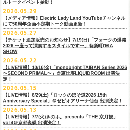
ルトークイベント始動！
素材 ： 綿100％
ローソン、
ミニストップ店舗にて直接払い戻しをさせていただきます。
＜オフィシャル抽選先行＞ 7/13(月)12:00～7/20(月・祝)23:59まで
発売日：7月4日(土)10:00〜
・富山県民小劇場ORBIS
◎「フォークの爆発2026 〜座って演奏するスタイルです〜」
サイズ：S / M / L / XL
ローソンで発券された⽅はローソンへ、
2026.05.29
ミニストップで発券された⽅は
https://
l-tike.com/st1/okuno1202-
1/
プレイガイド：イープラス
https://eplus.jp/sf/detail/
0039320001-
・バール・デ・美富味
7/5(日)兵庫・神戸クラブ月世界 開場15:30/開演16:00
＜製品サイズ＞
ミニストップへお⼿持ちの未使⽤
チケットをお持ちの上、ご来店くださ
他詳細はイベント公式サイトへ →
https://
breast.co.jp/okuno60th/
P0030682P021001?P1=
1221
【メディア情報】Electric Lady Land YouTubeチャンネル
・マリエ6F芝生広場
追加チケット＞2F立ち見席 ￥5,500（税込/ドリンク代別）
S ： 身丈66cm / 身幅55cm / 肩幅52cm / 袖丈21cm
い。実際の払戻⼿
順につきましては、下記URLをご確認ください。
ネクストロード 03-5114-7444（平日14～18時）
https://nextroad-
にて50周年企画不定期トーク動画更新！
・富山駅構内自由通路
＊ステージ上からの眺めになります
M ： 身丈70cm / 身幅58cm / 肩幅55cm / 袖丈23cm
https://l-tike.com/oc/lt/
haraimodoshi/
p.com/
contact/
チケット発売：7月6日 12時～
2026.05.27
＊自由席の方ご入場後、開演10分前のご案内を予定しています
L ： 身丈74cm / 身幅61cm / 肩幅58cm / 袖丈25cm
(注1)チケットの半券がもぎられているものについては、ご返⾦
対応を致
2027年にオープン50周年を迎える名古屋のライブハウスElectric Lady
プレイガイド：e-plus(イープラス)
発売日：7月2日(木)17:00〜
【チケット追加販売のお知らせ】7/19(日)「フォークの爆発
XL ： 身丈78cm / 身幅64cm / 肩幅61cm / 袖丈27cm
しかねます。
Land（通称E.L.L）でぴあ中部×フラワーカンパニーズの合同企画のトー
https://eplus.jp/sf/detail/
4562600001-P0030001
プレイガイド：イープラス
https://eplus.jp/sf/detail/0039320001-
2026 〜座って演奏するスタイルです〜」有楽町I’M A
※上記サイズはあくまでも目安の寸法です
(注2)チケット代以外の外⼿数料(配送⼿数料は除く)の返⾦
については、
クイベントシリーズ、vol.1の開催が8月31日(月)に決定！
フェスHP:
backonlivefes.com
SHOW
P0030685P021001?P1=1221
「フォークの爆発2026 ミニマル巡業 〜うたとギターとコーラスと〜」
「各種⼿数料券」が必要となります。
払い戻しの際に忘れずお持ちくだ
問：清水音泉 06-6357-3666（平日 15:00~18:00）
福島にて開催決定！
2026.05.22
さい。もし各種⼿
数料券を紛失された場合、外⼿数料のご返⾦
は致しか
日本のロック史を彩るさまざまバンドが出演し、ライブハウスシーン黎
info@shimizuonsen.com
ねますので何卒ご了承下さい。
【LIVE情報】10/16(金)「monobright TAIBAN Series 2026
明期ならではの驚きのエピソードから、まるで都市伝説のようなとんで
◎「フォークの爆発
2026
ミニマル巡業 〜うたとギターとコーラスと〜」
〜SECOND PRIMAL〜」＠恵⽐寿LIQUIDROOM 出演決
(注3) 払い戻しには「チケット」が必要です。払い戻し手続きより先に、
も逸話まで、これまでもさまざまな伝説が語られてきたてE.L.L。
※ミニマル巡業とは『
新たな試みとして歌とアコースティックギター一
定！
チケットの発券手続きの上、
再度Loppiにて払戻しお手続きください。
来年2027年にオープン50周年を控えたE.L.Lについて、フラカン鈴木圭介
本とコーラスと小
物の楽器などで構成するライヴ』です
(注4)夜間・早朝(21時～6時頃)は防犯対策として、
レジ内の現⾦が制限さ
2026.05.15
とグレートマエカワがホスト役となり、さまざまなバンドマン、シンガ
日時：
9/21(
月祝
)
開場
15:30/
開演
16:00
れております。その為、夜間・
早朝とその直前・直後の時間帯はつり銭
ー、関係者をゲストに迎えて語り明かすトークセッションを企画。
【LIVE情報】8/29(土)「ロックのほそ道2026 15th
会場：福島
Player
’
s Cafe
2027年にオープン50周年を迎える名古屋のライブハウスElectric Lady
◎
「SMILEY’S CONNECTION スマイリー原島 BIRTHDAY FESTIVAL
が 不⾜する場合がございますので、払い戻しは夜間・
早朝を避けてお⼿
このトークシリーズでは、E.L.L.にこれまで関わってきたミュージシャ
Anniversary Special」＠ゼビオアリーナ仙台 出演決定！
チケット料金：
4,800
円（税込
/
整理番号付
/
ドリンク代別） ※高校生以下
Land（通称E.L.L）でぴあ中部×フラワーカンパニーズの合同企画のトー
6days ～ ハメチ a-GOGO CARNIVAL!!～」
続きいただきますようお願い申し上げます。
ン、関係者、そして当時はファンだった人々とともに、まもなく50年を
2026.05.13
は当日
¥2,000
キャッシュバック（
当日年齢を証明できるもの（学生証、
クイベントシリーズを開始することが決定！
＜
day
２下北沢
CLUB Que
編＞
迎えるライブハウスの、ツワモノたちの記憶を語っていきます。配信や
10月、11月と自身初となるクラブクアトロ・
ワンマンツアーも決まって
保険証など）
のご提示が必要となります）
【LIVE情報】7/7(火)きのホ。presents「THE 京月観」
9
月
3
日
(
木
)
下北沢
CLUB Que
【ローソンチケットでご購入で、電子チケットをご選択の
インタビューでは語れない、ここだけの話もたくさん披露予定。
いるフラワーカンパニーズ、
2026年を右肩上がりに盛り上げる8箇所9公
一般チケット発売日：
7
月
18
日
(
土
)
vol.4＠京都磔磔 出演決定！
日本のロック史を彩るさまざまバンドが出演し、ライブハウスシーン黎
出演：
POLYSICS
／フラワーカンパニーズ／
SCOOBIE DO
お客様】
演のツアー開催決
定！
問い合わせ：ノースロードミュージック
明期ならではの驚きのエピソードから、まるで都市伝説のようなとんで