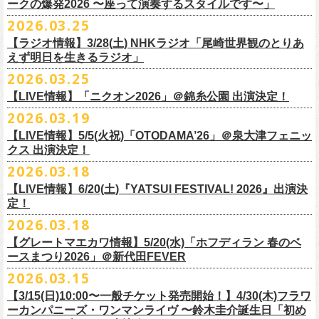
◎「レッツけんこう
タオル
」
ークの爆発2026 〜座って演奏するスタイルです〜」
一般チケット発売日：8月8日(土)
ミ蒸着袋入り(*どれになるかお楽しみスタイル）
☆HP先行：
会場：奄美大島＠ LIVE BOX MA・YASCO
価格：￥1,800 (税込)
2026.03.25
素材 ： 白アクリル , シリコンリング , ステンレス製カニカン
受付期間：4/16(木)12:00〜4/26(日)23:59
出演：フラワーカンパニーズ
カラー：ホワイト
サイズ ： （本体）40×28mm 厚み3mm
受付URL：
https://eplus.jp/jpk-tour26/
【ラジオ情報】3/28(土) NHKラジオ「尾崎世界観のとりあ
サンボマスター夏の東北７か所を廻るツアー「ロックンロール デスティ
オープニングアクトあり：ずぶ濡れブラザーズ
◎「レッツけんこうアンブレラチャーム」（ランダム）
イエローver.
サイズ：82cm × 34cm
えず明日を生きるラジオ」
ネーション in とうほく 「from ふくしま for ふくしま」、7/25(土)石巻、
チケット料金：前売 ¥3,800（税込/全自由席/整理番号付/ドリンク代別途
価格：￥500(税込)
素材：綿100%
◎怒髪天&フラワーカンパニーズ presents 「ジャンピング乾杯TOUR
7/26(日)宮古の2公演にフラワーカンパニーズの出演が決定！
2026.03.25
要）
仕様：チャーム4種（けいくん、まーちゃん、けんちゃん、
こにし）/アル
■3月28日(土)22:05〜22:55 NHKラジオ「尾崎世界観のとりあえず明日を
2026 “オレたち足腰お達者くらぶ”」
久しぶりのサンボマスターとの対バン、どうぞお楽しみに！
一般チケット発売日：6月6日(土)予定
ミ蒸着袋入り(*どれになるかお楽しみスタイル）
【LIVE情報】「ニクオン2026」＠錦糸公園 出演決定！
生きるラジオ」
・9月5日(土) 滋賀U☆STONE 17:00/17:30 （問）清水音泉 06-6357-
問い合わせ：LIVE BOX MA・YASCO
素材 ： 黄色アクリル , シリコンリング , ステンレス製カニカン
◎「レッツけんこうステッカーセット」*6枚組
＊鈴木圭介がゲストとして出演
2026.03.19
3666 (平日12:00〜17:00) info@shimizuonsen.com
◎サンボマスター「ロックンロール デスティネーション in とうほく
サイズ ： （本体）40×28mm 厚み3mm
価格：￥1,000（税込）
https://www.nhk.jp/p/rs/KG9YLK9LWL/
【LIVE情報】5/5(火祝)「OTODAMA’26」＠泉大津フェニッ
・9月6日(日) 伊勢RHYTHM 16:00/16:30 （問）JAILHOUSE 052-936-
「from ふくしま for ふくしま」
◎「グレートマエカワ第57回誕生日会 in 奄美大島」
素材 ： 塩ビ
クス 出演決定！
6041
www.jailhouse.jp
＊石巻公演
日時：2026年9月27日(日) 開場17:00 開演18:00
各サイズ
・9月12日(土) 弘前KEEP THE BEAT 17:00/17:30 （問）ノースロード
2026.03.18
日時：2026年7月25日(土) 開場 17:30 / 開演 18:00
会場：奄美大島＠ ROAD HOUSE ASiVi
けいくん：51×74mm
ミュージック秋田 018-833-7100
会場：宮城・石巻BLUE RESISTANCE
6/21(日)「G-FREAK FACTORY presents “MAD SOUL CONNECTION
出演：フラワーカンパニーズ
【LIVE情報】6/20(土)『YATSUI FESTIVAL! 2026』出演決
まーちゃん：44×70mm
・9月13日(日) 秋田Club SWINDLE 15:30/16:00 （問）ノースロードミュ
出演：サンボマスター、フラワーカンパニーズ
定！
vo.24″」＠前橋DYVER にて、G-FREAK FACTORYとの対バンが決定！
オープニングアクトあり：楠田莉子BAND
けんちゃん：41×64mm
ージック秋田 018-833-7100
チケット料金：
「ARABAKI ROCK FEST.26」4/26(日)MICHINOKU PEACE SESSION
一般発売日に先がけ、4/4(土) 10:00よりオフィシャル先行受付もスター
チケット料金：前売 ¥4,500（税込/整理番号付/ドリンク代別途要）
2026.03.18
こにし：49×66mm
出演：怒髪天、フラワーカンパニーズ
前売 ¥5,500(税込/ドリンク代別）
GTR祭’26ステージに、GUEST GUITARとして竹安堅一の出演が決定しま
ト。どうぞお見逃しなく！
一般チケット発売日：6月6日(土)予定
バンドロゴ：74×45mm
【グレートマエカワ情報】5/20(水)「ホフディラン 春のベ
チケット料金：オールスタンディング ￥6,900（税込/ドリンク代別途
U-22割 ￥4,500(税込/ドリンク代別/身分証持参必須（コピー不可/公演当
した！
問い合わせ：ROAD HOUSE ASiVi
チキパン(CHICKEN PUNKS)：45×90mm
ースまつり2026」＠新代田FEVER
要）※未就学児童入場不可(小学生以上のご入場される方全てにチケット
日提示できない場合は一般価格チケットとの差額分をお支払いいただき
◎「G-FREAK FACTORY presents “MAD SOUL CONNECTION vo.24″」
2026.03.15
必要)
ます)
◎「ARABAKI ROCK FEST.26」
日時：2026年6月21日(日) 開場16:30 / 開演 17:00
一般チケット発売日：6月6日(土)
※１人１枚※未就学児入場不可/小学生以上チケット必要
【3/15(日)10:00〜一般チケット発売開始！】4/30(木)フラワ
日時：4月25日(土) 開場9:30 開演10:30
会場：前橋DYVER
ーカンパニーズ・ワンマンライヴ 〜鈴木圭介誕生日「初め
一般チケット発売日：2026年6月6日(土)
4月26日(日) 開場9:30 開演10:30 ※竹安堅一の出演は4/26(日)
出演：G-FREAK FACTORY、フラワーカンパニーズ