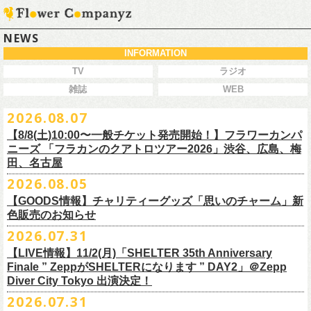
NEWS
INFORMATION
TV
ラジオ
雑誌
WEB
2026.08.07
【8/8(土)10:00〜一般チケット発売開始！】フラワーカンパ
ニーズ 「フラカンのクアトロツアー2026」渋谷、広島、梅
田、名古屋
2026.08.05
今秋開催！自身初となるクラブクアトロ・ワンマンツアー、8/8(土)一般
【GOODS情報】チャリティーグッズ「思いのチャーム」新
チケット発売がスタート！
色販売のお知らせ
どうぞお早めに〜
2026.07.31
【LIVE情報】11/2(月)「SHELTER 35th Anniversary
チャリティーグッズ「思いのチャーム」（リフレクターチャーム）の再
Finale ” ZeppがSHELTERになります ” DAY2」＠Zepp
販が決定致しました。
Diver City Tokyo 出演決定！
白、緑、赤オレンジの３つの新色展開で、
2026.07.31
8/23(日)フラワーカンパニーズ ワンマンライブ「横浜ストーリー2026」