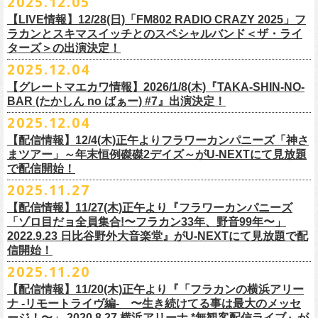
2025.12.05
※入場制限:4歳以上チケット必要
■チケット先行発売
チケット料金：前売り 5,000円(ドリンク代別途)
問い合わせ：奈良NEVER LAND
http://nara-neverland.
com/pc/info.html
中森泰弘(G)
鈴木圭介に出演が決定！
※チケット整理番号付き
【LIVE情報】12/28(日)「FM802 RADIO CRAZY 2025」フ
◎竹原
ピストル“
竹原
ピストルとフラワーカンパニーズのツーマンライブ”
・イープラス 12/29 12:00~
※整理番号あり
竹安堅一(G)
＊チケット最速先行受付：2026年12月22日(月)20:00〜
ラカンとスキマスイッチとのスペシャルバンド＜ザ・ライ
日時：2026年2月18日（水）OPEN 18:15/START 19:00
・WALK INN STUDIO！099-296-9888
※小学生以上有料、未就学児童入場不可
日時：5月31日(日) 開場 15:30 / 開演 16:00
グレートマエカワ(B)
◎「初恋の嵐 西山達郎生誕祭～初恋の嵐 カモンアゲイン!2026～」
ターズ＞の出演決定！
https://eplus.jp/pon-walkthisway/
会場：渋谷duo MUSIC EXCHANGE
・CAPARVOプレガイド 099-227-0337
チケット発売：2026年1月31日(土)午前10時～
会場：岐阜柳ヶ瀬ANTS
クハラカズユキ(Dr)
日時：2026年2月11日（祝）17:00開場 / 17:30開演
2025.12.04
出演：
竹原
ピストル、フラワーカンパニーズ
・イープラス
https://eplus.jp/sf/
detail/4450820001-P0030001
出演フラワーカンパニーズ/SCOOBIE DO
チケット料金：前売¥5,500(税込/ドリンク代別途要/整理番号付)
会場：東京新代田FEVER
問合せ：HOT STUFF PROMOTION 03-5720-9999(平日12:00〜18:00)
竹原ピストルBand Member：
【グレートマエカワ情報】2026/1/8(木)『TAKA-SHIN-NO-
その他詳細：オフィシャルホームページ
・出雲アポロ店頭
チケット料金：前売り¥5.200(税込/D別/整理番号付)
チケット発売日：2/11(水・祝)
出演：初恋の嵐
G・外園一馬
BAR (たかしん no ばぁー) #7』出演決定！
http://ongaku-heiya.com/
walkinnfes/
一般チケット発売日：2026年3月8日(日)
問い合わせ：TOP BEAT CLUB
【ゲストミュージシャン】
B・佐藤慎之介
2025.12.04
日時：2026年4月12日(日) 15:30 OPEN / 16:00 START
問い合わせ：柳ヶ瀬アンツ
http://www.
ants69.com/information.html
guitar : 木暮晋也（Hicksville）/玉川裕高 key : 高野勲
MR.PAN (THE NEATBEATS) と奥野真哉 (SOUL FLOWER UNION)がホス
Dr・伊藤哲平
オフィシャルSNS
会場：徳島GRINDHOUSE
【ゲストボーカル】
【配信情報】12/4(木)正午よりフラワーカンパニーズ「神さ
トを務める大人気BAR、『TAKA-SHIN-NO-BAR (たかしん no ばぁー)』
Key・斎藤渉
・X：@WalkInnFes
出演：フラワーカンパニーズ、ザ50回転ズ
鈴木圭介（フラワーカンパニーズ）
まツアー」～年末恒例磔磔2デイズ～がU-NEXTにて見放題
が次回は新春1月にオープン！お客様(ゲスト)を迎えてたっぷりと根掘り
2026年2月6日(金)～8日(日)
に横浜大さん橋ホールで開催する日本最大の
チケット料金：スタンディング¥6,600（整理番号付き、税込、
ドリンク
・Instagram：walkinnfes
チケット料金：前売り 5,000円(ドリンク代別途)
で配信開始！
安部コウセイ（HINTO,スパルタローカルズ）
葉掘り、口外無用の大爆笑トークをお届けする名トークイベント！
クラフト
ビールフェス
【スペントグレイン Presents JAPAN BREWERS
別）
※整理番号あり
岩崎慧（セカイイチ）
2025.11.27
(ゲストを迎えての想い出ソング・セッション・コーナーもあり！？)
CUP 2026】にフラワーカンパニーズの出演が決定！
一般発売日：未定
※小学生以上有料、未就学児童入場不可
チケット料金：6500円+D代
こちらのイベントにグレートマエカワが出演致します。
フラカンの出演は2/8(日)のみとなります。
【配信情報】11/27(木)正午より『フラワーカンパニーズ
問合せ：SOGO TOKYO ☏03-3405-9999 (月-土 12:00～13:00 / 16:00～
チケット発売：2026年1月31日(土)午前10時～
チケット発売日：12/20（土） 正午（12時）
「ゾロ目だョ全員集合!〜フラカン33年、野音99年〜」
19:00 ※日曜・祝日を除く)
イープラス
https://eplus.jp/sf/detail/
4450640001-P0030001
チケット受付url：
https://t.livepocket.jp/e/cimv1
2022.9.23 日比谷野外大音楽堂』がU-NEXTにて見放題で配
『TAKA-SHIN-NO-BAR (たかしん no ばぁー) #7』
どうぞお楽しみに！
信開始！
新春初笑い！今年も(は)良い年 2026！
【日程】2026/1/8 (木)
■スペントグレイン Presents JAPAN BREWERS CUP 2026
2025.11.20
年末恒例FM802主催のロック大忘年会「FM802 ROCK FESTIVAL RADIO
【会場】荻窪 TOP BEAT CLUB
開催日時：2026年2月6日（金）～8日（日） ＊フラワーカンパニーズの
CRAZY 2025」の「LIVE HOUSE Antenna -BEYOND ZERO Garage-」に
【配信情報】11/20(木)正午より『「フラカンの横浜アリー
【開場／開演】19:00／19:30
出演は2/8(日)
フラワーカンパニーズとスキマスイッチによるスペシャルバンド＜ザ・
ナ -リモートライヴ編- 〜生き続けてる事は最大のメッセ
【前売】￥4000 (+2D)
開催地：横浜大さん橋ホール（〒231-0002 神奈川県横浜市中区海岸通1-
ライターズ＞が登場！
ージ！〜」 2020.8.27 横浜アリーナ *無観客配信ライブ』が