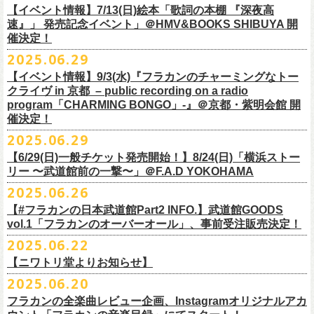
多方 大和川酒造北方風土館 より販売致します！
2.キャンペーン公式ページで、Spotifyの特別プレイリストを作成。
https://www.youtube.com/watch?
v=1EMet2dx9d4
タル配信することが決定！
【イベント情報】7/13(日)絵本「歌詞の本棚 『深夜高
イープラス販売URL（プレオーダー・一般共通）
3.作成したプレイリストを
#フラカンプレイリスト
をつけてXでシェア。
◎「フラカンの日本武道館 Part2 〜超・今が旬〜」オフィ
速』」 発売記念イベント」＠HMV&BOOKS SHIBUYA 開
https://eplus.jp/sf/detail/
4361520001-P0030001
4.フラワーカンパニーズ公式Xのキャンペーンポストをリポストして完了
■vol.6
催決定！
どうぞお楽しみに！
シャルグッズ事前通販ページ
◎「チョイナチョイナトートバッグ」
価格：¥2,000(税込)
です。
ゲスト：TOSHI-LOW（BRAHMAN）
2025.06.29
カラー：ストーンブルー、スモーキーピンク
https://capitalradioone.jp/
SHOP/387158/list.html
https://youtu.be/Z9wrtIqELqE
素材 ： 綿100％ キャンパス
【イベント情報】9/3(水)『フラカンのチャーミングなトー
■受付期間：7/16(水)17:00 ～ 8/24(日)22:59 ＊超早期ご注文特典ステッ
★応募期間
クライヴ in 京都 – public recording on a radio
サイズ：高さ40cm , 袋口幅48cm , 底幅33cm , 奥行(マチ)15cm , ハンド
カー付き：〜7/21(月祝)23:59 まで
2025年7月23日(水)〜2025年8月12日(火) 23:59まで
■vol.7
program「CHARMING BONGO」-』＠京都・紫明会館 開
ル長58cm , 内容量約15L
■発送予定：9月12日前後
※その他詳細はキャンペーン公式ページ記載の応募規約をご確認くださ
ゲスト：Novel Core
催決定！
＊その他詳細は上記通販ページをご確認ください
い
https://www.youtube.com/watch?
v=I8Zw-h9Anxg
2025.06.29
【6/29(日)一般チケット発売開始！】8/24(日)「横浜ストー
リー 〜武道館前の一撃〜」＠F.A.D YOKOHAMA
◎「CHICKEN SKIN RECORDS ガジェットポーチ」
2025.06.26
価格：2000円(税込)
カラー：ブラック、レッド
【#フラカンの日本武道館Part2 INFO.】武道館GOODS
vol.1「フラカンのオーバーオール」、事前受注販売決定！
サイズ：125×97×42ｍｍ
2025.06.22
【ニワトリ堂よりお知らせ】
2度目の日本武道館公演「フラカンの日本武道館 Part2 〜超・今が旬〜」
2025.06.20
の１ヶ月後より、
全国ワンマンツアーの開催が決定！
いつもフラワーカンパニーズのweb shop【ニワトリ堂】をご利用いただ
タイトルは「フラカンのチョイナチョイナ’25/’26」、
10/25(土)熊本
フラカンの全楽曲レビュー企画、Instagramオリジナルアカ
きありがとうございます。
Djangoを皮切りに、
来年2026年3/14(土)仙台darwinまで、
30箇所31公演を