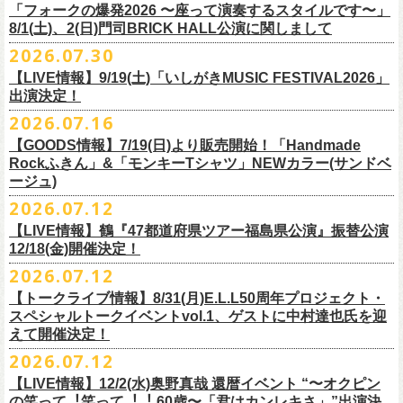
＠F.A.D YOKOHAMA 公演より販売開始致します。
「フォークの爆発2026 〜座って演奏するスタイルです〜」
8/1(土)、2(日)門司BRICK HALL公演に関しまして
こちらのグッズの売上全額を被災地復興など様々な支援を必要とされて
2026.07.30
令和8年熊本地震で被災された皆様には心よりお見舞い申し上げます
いる場所に寄付させていただきます。
【LIVE情報】9/19(土)「いしがきMUSIC FESTIVAL2026」
一日も早い復興、安全、安心が戻りますことを心よりお祈り申し上げま
支援金の寄付先、金額等につきましては、都度フラワーカンパニーズオ
出演決定！
す
フィシャルサイトにて改めてご報告致します。
2026.07.16
今週末8/1(土)、2(日)門司BRICK HALLにて予定しております「フォーク
皆さまのご安全と心身のご健康、被災地の一日も早い復旧・復興を心よ
【GOODS情報】7/19(日)より販売開始！「Handmade
の爆発2026 〜座って演奏するスタイルです〜」公演に関しまして、
Rockふきん」&「モンキーTシャツ」NEWカラー(サンドベ
りお祈り申し上げます。
本日現在開催させていただく予定です。
ージュ)
2026.07.12
7/19(日)「フォークの爆発2026 〜座って演奏するスタイルです〜」＠有
まだ九州地方では余震が続き、交通機関が麻痺している状況を鑑み、
【LIVE情報】鶴『47都道府県ツアー福島県公演』振替公演
楽町I’M A SHOW 公演より、またまたNEWグッズが登場！
もしチケットをお持ちの方で今回の公演へのご来場が難しい方につきま
12/18(金)開催決定！
エプロンからスタートした新たな企画「Handmade Rock」シリーズ第二
して、
2026.07.12
弾、「Handmade Rockふきん」の販売が決定！
そのまま未使用のチケットをお持ちいただけましたら、
延期となっておりました鶴『47都道府県ツアー福島県公演』の振替公演
そして、絶賛販売中の「モンキーTシャツ」にサンドベージュのボディに
【トークライブ情報】8/31(月)E.L.L50周年プロジェクト・
1年間（2027年8月まで）九州地方で今後発表されるワンマンツアー、ラ
が決定しました。
グリーンのプリントが夏らしいNEWカラーが追加！
スペシャルトークイベントvol.1、ゲストに中村達也氏を迎
イブで有効とさせていただきます。
合わせて、
振替公演にご来場が難しい方へ、
払い戻しのご案内もござい
ぜひチェックしてくださいね！
えて開催決定！
手続きなどは特にありませんが、入場整理番号のみ無効となりますこと
ますので、以下ご確認をお願い致します。
2026.07.12
（入場順最後のご案内となりますこと）、
何卒ご了承いただけますと幸いです。
＜延期日程＞
【LIVE情報】12/2(水)奥野真哉 還暦イベント “〜オクピン
■2026年4月19日（日） 鶴 5周⽬の47都道府県ツアー「鶴フェスへの道」
の笑って︕笑って︕︕ 60歳〜「君はカンレキさ」”出演決