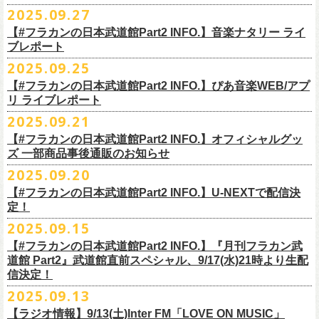
◎ワンマンツアー「フラカンのチョイナチョイナ’25/’26」 ポスター
◎「ゾロ目だョ全員集合!〜フラカン33年、野音99年〜」
2022.9.23 日比
＊＊＊＊＊＊
長州小力
2025.09.27
主催：音楽と人編集部
https://ongakutohito.com/
樋口豊さん59歳の誕生日2日前の開催となる今企画、
会場：新代田LIVE HOUSE FEVER
価格：900円(税込) *送料別
谷野外大音楽堂
まーな
出演は、トークイベントでお馴染みの〈プロ野球大好きミュージシャ
一般チケット発売日：前売 ￥5,500（税込／D代別）※お土産ステッカー
【#フラカンの日本武道館Part2 INFO.】音楽ナタリー ライ
＊サイズ：B2（515mm×728mm）
年末恒例FM802主催のロック大忘年会「FM802 ROCK FESTIVAL RADIO
ン〉たちを中心としたスペシャルバンド（グレートマエカワが参加）、
ブレポート
付き
＊販売期間：2025年10月30日(木)9:00 〜 ※在庫が無くなり次第終了
③12/4(木)配信開始予定
10月25日＠熊本Djangoを皮切りに30箇所31公演を回る全国ワンマンツア
CRAZY 2025」最終日12/29(月)、怒髪天がハウスバンドとなり、一夜限り
2月7日（土）
POLYSICS、そしてフラワーカンパニーズ。
※保護者同伴に限り高校生以下入場可能、当日￥2,
000キャッシュバック
＊2025年11月上旬〜発送予定
2025.09.25
◎ フラワーカンパニーズ「神さまツアー」～年末恒例磔磔2デイズ～ 1
ー「フラカンのチョイナチョイナ’25/’26」の2026年1月〜３月公演分
のスペシャルセッション企画「
FM802＆怒髪天 presents レディクレ歌合
■9月27日(土)公開 音楽ナタリー
◆音楽◆
（当日年齢を証明できるもの（学生証、
保険証等）のご提示が必要）
＊発送方法：宅急便
日目 2023.12.13 京都磔磔
（2/21＠大分公演を除く）
の一般チケットが10月18日(土)より発売スター
【#フラカンの日本武道館Part2 INFO.】ぴあ音楽WEB/アプ
戦」を開催。
＊9/20(土)「フラカンの日本武道館 Part2 〜超・今が旬〜」ライブレポー
矢井田瞳
前売りチケットなど本公演の詳細は、『音楽と人』のWebサイト
チケット発売日：11月15日(土)
リ ライブレポート
◎ フラワーカンパニーズ「神さまツアー」～年末恒例磔磔2デイズ～ 2
ト！
このスペシャルステージに、グレートマエカワがサポートメンバーとし
ト掲載
ホフディランカルテット
（
https://ongakutohito.com/
）にて、10月下旬ごろにお知らせされます。
問い合わせ：LIVE HOUSE FEVER TEL：03-6304-7899
☆ニワトリ堂 ＞
https://flowercompanyzinc.stores.jp/
日目 2023.12.14 京都磔磔
これにて全公演分のチケットが発売となります。
て参加することが決定しました！
2025.09.21
インナージャーニー
http://www.fever-popo.com/
■9月25日(木)公開 ぴあ音楽WEB/アプリ
9/20(土)開催の日本武道館公演を経て、さらに勢いを増してまわるフラカ
｢フラワーカンパニーズ、10年ぶり2度目の日本武道館ワンマンで示した
ポニーテールリボンズ
【#フラカンの日本武道館Part2 INFO.】オフィシャルグッ
どうぞお楽しみに！
＊9/20(土)「フラカンの日本武道館 Part2 〜超・今が旬〜」ライブレポー
■U-NEXT問い合わせ：
https://help.
unext.jp/info-video/detail/
info403b
ンの全国ツアー、
どうぞお楽しみに！
◎「FM802 ROCK FESTIVAL RADIO CRAZY 2025」
転がり続ける“バンドの未来”｣
仮面女子
ズ 一部商品事後通販のお知らせ
＊ファンクラブ優先チケット販売のご案内はファンクラブよりご登録ア
ト掲載
日程：2025年12月29日(月)
https://natalie.mu/music/news/641285
ex.KNU
◎音楽と人＆僕たちプロ野球大好きミュージシャンpresents「神田ナイト
2025.09.20
ドレスにメールでご案内しております
＊大分公演の身、諸事情により10/25(土）からの発売に変更になりました
会場：インテックス大阪
カーニバル」〜樋口豊59th BIRTHDAY LIVE〜
「今のフラカン」の圧倒的な底力 2度目の日本武道館、最高のお祭り騒
【#フラカンの日本武道館Part2 INFO.】U-NEXTで配信決
＊「
FM802＆怒髪天 presents レディクレ歌合戦」
◆お笑いステージ◆
◎「みんなの祭り X’mas SPECIAL」
日時：:2026年1月22日（木）開場/開演: 18:00/19:00（予定）
ぎ【ライブレポート】
定！
◎フラワーカンパニーズ ワンマンツアー「フラカンのチョイナチョイ
[出演]怒髪天 and more!!!!
レイザーラモン
日時：2025年12月23日(火) 開場 17:15 開演 18:00
会場：KANDA SQUARE HALL
https://lp.p.pia.jp/article/news/438272/index.html
2025.09.15
ナ’25/’26」
[Support Member]
ジョイマン
会場：名古屋DIAMOND HALL
出演：樋口豊スペシャルセッション（メンバー：樋口豊、イノウエアツ
2025年
Ba:グレートマエカワ（フラワーカンパニーズ）
【#フラカンの日本武道館Part2 INFO.】『月刊フラカン武
囲碁将棋
出演：
シ、ウエノコウジ、グレートマエカワ、MOBY and more…）
10月25日(土) 熊本Django 16:30/17:00
Key:奥野真哉(ソウル・フラワー・ユニオン)
道館 Part2』武道館直前スペシャル、9/17(水)21時より生配
nobodyKnows＋
フラワーカンパニーズ
10月26日(日) 長崎ホンダ楽器 15:30/16:00
※タイムテーブル、他出演者（ゲストボーカル）など詳細は後日発表と
信決定！
2月8日（日）
中村耕一 (ex. JAYWALK）
POLYSICS
11月3日(月・祝) 渋谷duo MUSIC EXCHANGE 15:15/16:00
なります
2025.09.13
◆音楽◆
OSAKA ROOTS
主催・企画／（株）音楽と人
11月8日(土) 徳島club GRINDHOUSE 16:30/17:00
フラワーカンパニーズ
ET-KING
制作／com agent
【ラジオ情報】9/13(土)Inter FM「LOVE ON MUSIC」
11月9日(日) 米子AZTiC laughs 15:30/16:00