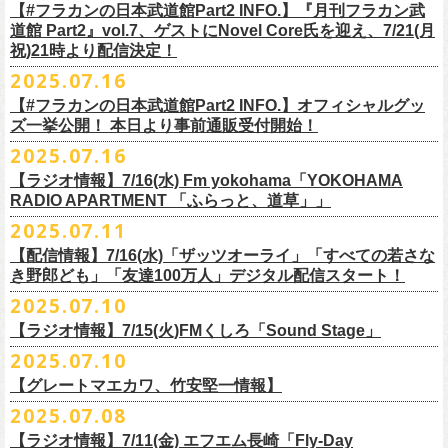
開中のフラカンの楽曲全曲レビュー企画「
フラカンの音楽目録」でボー
ください
◎｢802 Jungle Attack Vol.6 -フラカン武道館壮行会-｣
チケット発売日：9月27日(土)
【#フラカンの日本武道館Part2 INFO.】『月刊フラカン武
【お問い合わせ】
YOKOHAMA
1月17日(土) 長野CLUB JUNK BOX 16:30/17:00
ゲスト：TOSHI-LOW（BRAHMAN）
※上記サイズはあくまでも目安の寸法です
6 夜空の太陽
カル・
北島康雄をプロのライター陣に交じってreviewerに抜擢す
るなど、
https://www.tfm.co.jp/manyuki/
日時：9月2日(火)18:15 OPEN / 18:45 START
道館 Part2』vol.7、ゲストにNovel Core氏を迎え、7/21(月
プレイガイド：
SLUSH-PILE. 03-6451-0554
配信日時：8月24日（日）16:00 START（10分前より準備開始）
1月18日(日) 千葉LOOK 15:30/16:00
https://youtu.be/Z9wrtIqELqE
mc
四星球に対しての信頼度が絶大なフラカンメンバー。
とにかくお互いへ
祝)21時より配信決定！
会場：大阪 GORILLA HALL OSAKA
https://eplus.jp/sf/detail/
4383810001-P0030001
視聴URL：
https://live.nicovideo.
jp/watch/lv348512764
1月24日(土) 高知X-pt. 16:30/17:00
7 馬鹿の最高
の思いが溢れる1時間！
出演：
2025.07.16
＊本ライブの一部はプレミアム会員限定視聴となります。
1月25日(日) 広島SECOND CRUTCH 15:30/16:00
■vol.7
8 最高の夏
フラワーカンパニーズ
＊
全編視聴をご希望のかたはプレミアム会員にご登録（月額790円）をお
【#フラカンの日本武道館Part2 INFO.】オフィシャルグッ
1月27日(火) 四日市CLUB CHAOS 18:30/19:00
ゲスト：Novel Core
9 友達100万人
8月20日(水)21:00よりプレミア配信されます。
Conton Candy
願い致しま
す。
ズ一挙公開！ 本日より事前通販受付開始！
1月31日(土) 札幌近松 16:30/17:00
https://www.youtube.com/watch?
v=I8Zw-h9Anxg
10 ミント
TOSHI-LOW
＊タイムシフト視聴期間：2025年9月7日まで
2月4日(水) 下北沢シェルター 18:30/19:00
2025.07.16
11 ハイエース
開催を約１ヶ月後に控えたフラカンの日本武道館公演のチケットは
絶賛
ヒグチアイ
本番組はプレミアム会員の方ならタイムシフト視聴期間中に何度で
も、
2月14日(土) 大阪バナナホール 16:30/17:00
■vol.8
12 深夜高速
発売中！
【ラジオ情報】7/16(水) Fm yokohama「YOKOHAMA
MC：加藤真樹子（#FM802）
放送終了後に視聴することができます。 一般会員の方の場合は事前予約
2月15日(日) 岡山ペパーランド 15:30/16:00
ゲスト：四星球
mc
RADIO APARTMENT 「ふらっと、道草」」
合わせてお見逃しなく！
チケット発売スタート！
をする事で期間内にタイムシフト視
聴が可能ですが、リアルタイム視聴
2月21日(土) 別府Copper Raven 16:30/17:00
https://www.youtube.com/watch?
v=kVfyzG-tjOs
13 履歴書
2025.07.11
▼詳細はこちら
の際と同様、
全編の視聴にはプレミアム会員への加入が必要になりま
■7/16(水)22:00
～
23:30 Fm yokohama「YOKOHAMA RADIO
2月22日(日) 福岡CB 15:30/16:00
14 感情七号線
https://funky802.com/site/pickup_detail/7941
【配信情報】7/16(水)「ザッツオーライ」「すべての若さな
す。
APARTMENT
「ふらっと、道草」」
2月24日(火) 豊橋Club KNOT 18:30/19:00
15 星のブルペン
＜番組情報＞
き野郎ども」「友達100万人」デジタル配信スタート！
DJ:NakamuraEmi
2月28日(土) 新潟GOLDEN PIGGS BLACK 16:30/17:00
16 日々のあぶく
『月刊フラカン武道館 Part2』
ーーーーーーーーーーーーーーーーーーーーーーーーーーー
2025.07.10
https://www.fmyokohama.co.jp/
program/yra_furatto_michikusa
3月1日(日) 金沢AZ 15:30/16:00
17 虹の雨あがり
■vol.8
「HESOKURI」に収録「ザッツオーライ」「すべての若さなき野郎ど
◎「横浜ストーリー 〜武道館前の一撃〜」
＊鈴木圭介、グレートマエカワ コメントOA
3月7日(土) HEAVEN’S ROCKさいたま新都心 16:30/17:00
mc
【ラジオ情報】7/15(火)FMくしろ「Sound Stage」
7/23(水)よりSpotifyでフラワーカンパニーズのプレイリスト企画がスター
ゲスト：四星球
も」「友達100万人」が、7/16(水)より各音楽サービスにてデジタル配信
日時：8月24日(日)Open 15:30 / Start 16:00
3月14日(土) 仙台darwin 16:30/17:00
18 行ってきまーす
ト！
8月20日(水)21:00〜配信
スタート！
2025.07.10
会場：神奈川・F.A.D YOKOHAMA
■7月15日(金) 19:00〜 FMくしろ「Sound Stage」
19 ラッコ！ラッコ！ラッコ
本番URL：
同日リリースの新曲「ただいま実演中 / ピュアな匂いがチョイナチョイ
https://www.youtube.com/
watch?v=kVfyzG-tjOs
【グレートマエカワ、竹安堅一情報】
会場チケット：完売
＊鈴木圭介、グレートマエカワ コメントOA！
チケット料金：¥5,200(税込/整理番号付/
ドリンク代別途要)
20 人は人
①特設サイト
https://flowercompanyz.mixlist.app/
にて10曲をセレクトし
ナ」と合わせて、プリアドプリセーブが可能です。
※再放送：7月18日(金)15:00〜
2025.07.08
※全公演、高校生以下は当日¥2,000 キャッシュバック(当日年齢を証明で
21 最後にゃなんとかなるだろう
てプレイリストを作成
＊アーカイブ配信中！
ぜひお楽しみください！
きるもの(学生証、
保険証など)のご提示が必要となります)
富山MAIRO 25周年記念ライブにフラワーカンパニーズの出演が決定！
22 白眼充血絶叫楽団
【ラジオ情報】7/11(金) エフエム長崎「Fly-Day
②
#フラカンプレイリスト
をつけてXでシェア
■vol.0 番組スタート直前スペシャル