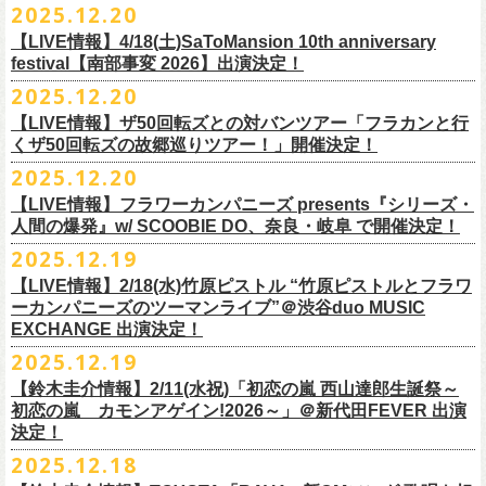
【発売場所】イープラス／Peatix
2025.12.20
(奥野真哉、グレートマエカワ)
ちしております。
5月、東京・荻窪TOP BEAT CLUB、さらに待望の初の大阪・十三GABU
す！〉の開催決定！
【イープラス URL】https://eplus.jp/sf/detail/4461090001-P0030001
今年は、通常のアコースティック・スタイル「〜
座って演奏するスタイ
ゲストDJ:OKA-T／SAKI／HYNG
と、2公演での開催となる。
【LIVE情報】4/18(土)SaToMansion 10th anniversary
【Peatix URL】https://peatix.com/event/4782289
U-NEXTにて独占ライブ配信された9月20日(土)開催の日本武道館公演『フ
ルです〜」でのライヴに加え、
新たな試みとして歌とアコースティック
18:00〜
◎「Mobstyles presents KOKOKARA」
ベストテン世代による、ベストテン世代のための、そしてベストテン世
festival【南部事変 2026】出演決定！
【発売日】1/13 18:00
ラカンの日本武道館 Part2 〜超・今が旬〜』の模様が、12/30(火)正午よ
ギター一本とコーラスと小
物の楽器などで構成するライヴ「ミニマル巡
¥3,000(ドリンク別)
日時：2026年3月20日(金祝) 開場16:00 / 開演 17:00
代じゃなくてもきっと楽しんでいただける、懐かしくも新鮮でとびきり
2025.12.20
【問】TOP BEAT CLUB 03-6913-5433
り再びU-NEXTにてアーカイブ配信スタート！
業 〜うたとギターとコーラスと〜」の２形態で開催いたします。
予約メールアドレス
会場：釜石市民ホール TETTO ホールA（〒026-0024 岩手県釜石市大町
贅沢なステージショウ！
【LIVE情報】ザ50回転ズとの対バンツアー「フラカンと行
okumasa.hrsm@gmail.com
1-1-9）
今年はどんな選曲＆ランキングになるのか！？
くザ50回転ズの故郷巡りツアー！」開催決定！
全国のライブハウスを主戦場とし”メンバーチェンジなし、
活動休止な
初の試み、そして初の会場を多く含む今ツアー、
どうぞお楽しみに！
出演：10-FEET / フラワーカンパニーズ / OA 田原 104 洋/SBE
どうぞお楽しみに！
◎「オクノマサヒコの DJ Dinners2026〜グレッグ・バレンタイン〜」
し”で全国各地でライブ・
ツアーを続けているフラカンが、結成36年
2025.12.20
友部正人さんと今度は九州へ！熊本で２マンライブ開催決定！
チケット料金：前売￥6,600（税込）
【日 程】2026年2月12日(木)
で”超・今が旬”
と自負し10年振りに挑んだ2度目の日本武道館ライブ。
＊オフィシャル先行実施！
＊【ザ・ベストテン】初代司会者、久米宏さんのご逝去の報に接し、心
【LIVE情報】フラワーカンパニーズ presents『シリーズ・
【時 間】OPEN 18:00 CLOSE 23:00 (L/O 22:00)
映像監督・番場秀一氏が当日の模様と前後に行ったインタビューを交
◎フラワーカンパニーズ presents 「シリーズ・人間の爆発 〜
友部
さん
と
◎「フォークの爆発2026 ミニマル巡業 〜うたとギターとコーラスと〜」
受付期間：1/24(土) 18:00〜2/1(日) 23:59
人間の爆発』w/ SCOOBIE DO、奈良・岐阜 で開催決定！
から哀悼の意を捧げます
※お店のキャパシティに限りがあるため、混雑状況によっては時間制の
え、今のフラカンをリアルに映し出した148分。
鹿児島ー熊本のハイエース旅〜」
＊ミニマル巡業とは『
新たな試みとして歌とアコースティックギター一
https://l-tike.com/kokokara/
昨年9月20日(土)に開催されたフラワーカンパニーズ 日本武道館公演『フ
2025.12.19
入れ替えとさせていただきます。
日時：2026年4月5日(日) 開場14:30 開演15:00
本とコーラスと小
物の楽器などで構成するライヴ』です
問い合わせ：G/i/P 問い合わせフォーム
http://www.gip-web.co.jp/t/info
◎フラカン＆ヨコロコ合同企画「俺たちのザ・ベストテン2026」大阪編
ラカンの日本武道館 Part2 〜超・今が旬〜』の模様を収録したLIVE Blu-
【LIVE情報】2/18(水)竹原ピストル “竹原ピストルとフラワ
何卒、ご了承ください。
この配信を記念し公開されている、2020年開催の横浜アリーナでの無観
会場：熊本Django
6/8(月)京都・紫明会館 18:30/19:00 問：SOLE CAFE
イベントオフィシャルサイト：
【昭和の歌番組を代表する『ザ・ベストテン』のトリビュートLIVE。
ray+CDの発売が決定！
ーカンパニーズのツーマンライブ”＠渋谷duo MUSIC
【会 場】押競満寿 〒151-0062 東京都渋谷区元代々木町25-5 1F
客配信ライブ、
2022年開催の日比谷野音ライブ、
そして年末恒例となっ
出演：フラワーカンパニーズ、
友部
正人
6/10(水)広島・東広島 西条公会堂 18:30/19:00 問：キャンディープロモ
https://www.mobstyles.tokyo/view/page/mob25th
数々の昭和歌謡のカヴァーだけの一夜】
EXCHANGE 出演決定！
【料金】2000円（1ドリンク付き）
ている京都のライブハウス磔磔でのセットリ
ストほぼ被りなし2DAYSの
チケット料金：5200円（税込/ドリンク代別/整理番号付）
ーション広島
日時：5/14(木) 開場18:30／開演19:00
全国のライブハウスを主戦場とし”メンバーチェンジなし、活動休止な
2025.12.19
2023年の映像と合わせて、どうぞお楽しみください。
一般チケット発売日：2026年2月11日(水祝)10:00
6/11(木)香川・高松燦庫(sanko) 18:30/19:00 問：燦庫-
会場：大阪・十三GABU
し”で全国各地でライブ・ツアーを続けているフラカンが、結成36年
プレイガイド：イープラス
【鈴木圭介情報】2/11(水祝)「初恋の嵐 西山達郎生誕祭～
SANKO-/TOONICE
出演：
で”超・今が旬”と自負し10年振りに挑んだ2度目の日本武道館ライブ。
初恋の嵐 カモンアゲイン!2026～」＠新代田FEVER 出演
問い合わせ：熊本Django
6/13(土)三重・鳥羽水族館 18:15/18:45 問：ネクストロード
真城めぐみ(Vo)
映像監督・番場秀一氏が当日の模様と前後に行ったインタビューを交
決定！
＊U-NEXT独占ライブ配信詳細
チケット料金：4,800円（税込/整理番号付/ドリンク代別）
うつみようこ(Vo)
え、今のフラカンをリアルに映し出した148分の映像、またライブ音源と
◎フラワーカンパニーズ「フラカンの日本武道館 Part2 〜超・今が
＊一般チケット発売日が当初のご案内より変更となりました
2025.12.18
※6/13＠鳥羽はドリンク代なし
鈴木圭介(Vo)
しても楽しめるのに加え、新保勇樹、CHIYORI、2人の気鋭カメラマンが
旬〜」