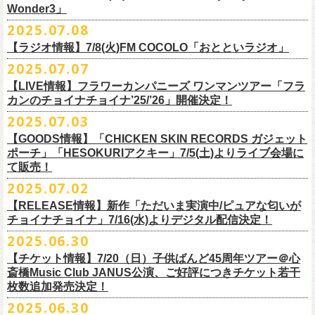
一般チケット発売日：
Wonder3」
③この
#フラカン
キャンペーンポストをリポストしてください
ゲスト：スキマスイッチ
◎7/16(水)デジタルリリース
10/25〜12/22公演＞8月30日(土)
◎「FUNKIST & RED JETS & MAIRO 25th Anniversary LIVE」
encore
2025.07.08
https://www.youtube.com/watch?
＊「ただいま実演中 / ピュアな匂いがチョイナチョイナ」
v=BR4CmNuGCLg&t=28
■7月11日(金) 14:00〜18:45 エフエム長崎「Fly-Day Wonder3」
1/17〜3/14公演＞10月18日(土)
日程：2025年10月5日(日) OPEN 16:00 START 16:25
EN1 涙よりはやく走れ
上記①②③を行って、キャンペーンへの応募が完了。
https://SPACESHOWERFUGA.lnk.
to/tadaima_pure
【ラジオ情報】7/8(火)FM COCOLO「おとといラジオ」
＊鈴木圭介、グレートマエカワ コメントOA！
会場：富山MAIRO
EN2 はぐれ者讃歌
抽選で、合計6名様にスペシャルグッズを
プレゼントいたします！
■vol.1
https://www.fmnagasaki.co.jp/program/wonder3/
2025.07.07
出演：フラワーカンパニーズ、FUNKIST、RED JETS、THE
EN3 真冬の盆踊り
■7月8日(火)18:00〜19:00 FM COCOLO「おとといラジオ」
ゲスト：加藤ひさし、古市コータロー(THE COLLECTORS)
＊「ザッツオーライ」
SANDMA（O.A）
【LIVE情報】フラワーカンパニーズ ワンマンツアー「フラ
＊鈴木圭介、グレートマエカワ コメントOA！
9/20(土)「フラカンの日本武道館 Part2 〜超・今が旬〜」開催に向け、た
https://www.youtube.com/watch?
https://SPACESHOWERFUGA.lnk.
v=kTtAgK2Iq4A&t=2345s
to/thatsallright
カンのチョイナチョイナ’25/’26」開催決定！
チケット料金：前売:¥5000 ※入場時別途ドリンク代¥600要
encore2
https://x.com/ototoi_radio
くさんの人にフラカンの魅力を届けてくださいね！
2025年9月20日(土)開催、フラワーカンパニーズ日本武道館ワンマンライ
プレイガイド：
https://eplus.jp/sf/detail/4369140001
EN4 NUDE CORE ROCK’N’ROLL
2025.07.03
ブ「フラカンの日本武道館 Part2 〜超・今が旬〜」オフィシャルグッズ
■vol.2
＊「すべての若さなき野郎ども」
スペシャルグッズ内容；
を一挙公開！
ゲスト：Hump Back
https://SPACESHOWERFUGA.lnk.
to/subetenowkasanakiyaroudomo
【GOODS情報】「CHICKEN SKIN RECORDS ガジェット
◎世界でひとつだけのフラカンオリジナルTシャツ（「フラカンの日本武
そして、本日より、事前通販受付をスタートいたします。
https://www.youtube.com/watch?
v=6XTayyWwFP0&t=6s
ポーチ」「HESOKURIアクキー」7/5(土)よりライブ会場に
道館 Part2」ライブ写真をプリント・デザインしたTシャツ）：1名様
て販売！
＊「友達100万人」
◎「フラカンの日本武道館 Part2」グッズ サイン入り（何が届くかはお
一部商品は製造に時間を要するため、7/22(火)より生産開始となります。
■vol.3
https://SPACESHOWERFUGA.lnk.
to/tomodachihyakumannin
2025.07.02
フラワーカンパニーズ 新作グッズが登場！
楽しみ）：5名様
それを踏まえ、【7/21(月祝)23:59まで】にご注文いただいた超早期ご購
ゲスト：根本要（スターダスト☆レビュー）
◎うつみようこ＆YOKOLOCO BAND
【RELEASE情報】新作「ただいま実演中/ピュアな匂いが
入対象の方には、確実にお届け＆超早期ご注文特典ステッカー（裏面に
https://www.youtube.com/watch?
v=OMoBtAjSn-w
日時：12/23(火)Open 18:00 / Start 19:00
チョイナチョイナ」7/16(水)よりデジタル配信決定！
充電器やケーブル、モバイルバッテリーなどまとめて持ち運びできる
※キャンペーン参加にはXアカウントが必要となります。
メンバーからのお礼メッセージ入り）をお付けいたします！
会場：京都磔磔
2025.06.30
「CHICKEN SKIN RECORDS ガジェットポーチ」、
※賞品の選択は出来ません。予めご了承ください。
■vol.4：山里亮太（南海キャンディーズ）
フラワーカンパニーズが20枚目のアルバム『正しい哺乳類』
を今年1月に
チケット料金：前売¥5000 / 当日¥5500
7/9(水)に発売する企画アルバム『HESOKURI ～オリジナルアルバム未収
【チケット情報】7/20（日）子供ばんど45周年ツアー＠⼼
7/22(火)以降のご注文＆公演当日ご購入の方にもなるべくお届けできるよ
https://youtube.com/live/_ipE-
Na37yY
リリースしたばかりの中、早くも新曲2曲を制作！
チケット取り扱い：
録集～』発売を記念した「HESOKURIアクキー」、
斎橋Music Club JANUS公演、ご好評につきチケット若干
★応募方法
う製作したいと思いますが、商品によって、場合によっては完売となる
そのタイトルは「ただいま実演中」と「
ピュアな匂いがチョイナチョイ
・磔磔店頭（販売中）
こちらの2種を
7/5(土)フラワーカンパニーズ アコースティック・ワンマ
枚数追加発売決定！
1.キャンペーン公式ページ
https://flowercompanyz.mixlist.app/
にアクセ
可能性がございます。ご希望の方はどうぞお早めにご注文ください！
■vol.5
ナ」。
・7/12(土)10:00〜7/24(木)23:59 イープラスプレオーダー
ンツアー 「フォークの爆発2025～座って演奏するスタイルです～」＠
喜
2025.06.30
スします。
ゲスト：大槻ケンヂ（筋肉少女帯/特撮/オケミス）
出来立てほやほやの今2曲をダブルAサイドシングルとして7/
16(水)にデジ
・8/9〜 一般発売（イープラス）