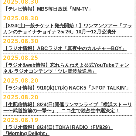
2025.08.30
うような、感動というもののさらに向こう側へ突き抜けていくような、
様々なアイテムが全16種類。ぜひお楽しみください！
サイズ：160（バニラのみ） / S / M / L / XL / XXL
【 受付期間 】
2月21日(土) 別府Copper Ravens 16:30/17:00
うつみようこ(vo)
素晴らしく爽快なライブだった。
＜製品サイズ＞
【テレビ情報】MBS毎日放送「MM-TV」
◆コンビニ(番号端末式)・銀行ATM・ネットバンキング決済
2月22日(日) 福岡CB 15:30/16:00
真城めぐみ(vo)
ライブの1曲目を飾ったのは、今年リリースの最新アルバム『正しい哺乳
160 ： 身丈62cm / 身幅46cm / 肩幅40cm / 袖丈18cm
9月22日(月) 17:00 ～ 9月27日(土) 22:59まで
2025.08.30
2月24日(火) 豊橋Club KNOT 18:30/19:00
中森泰弘(g)
■
9月
1日(月)27:20〜
MBS毎日放送「MM-TV」
類』収録の“少年卓球”。開演時間が来て、会場の照明が落ちて真っ暗にな
S ： 身丈65cm / 身幅49cm / 肩幅42cm / 袖丈19cm
◆クレジットカード決済
2月28日(土) 新潟GOLDEN PIGGS BLACK 16:30/17:00
【8/30(土)一般チケット発売開始！】ワンマンツアー「フラ
奥野真哉(key)
＊グレートマエカワ インタビューOA
り、照明が点滅しはじめ、野性的なビートが鳴り響く登場SE“Eeyo”が流
M ： 身丈69cm / 身幅52cm / 肩幅46cm / 袖丈20cm
9月22日(月) 17:00 ～ 9月30日(火) 22:59まで
3月1日(日) 金沢AZ 15:30/16:00
カンのチョイナチョイナ’25/’26」10月〜12月公演分
クハラカズユキ(dr)
※
リピート放送；
9/4(木)、9/5(金)、9/7(日)
れ出した瞬間から異様なほどの高揚感が会場を包み込み、そして竹安堅
L ： 身丈73cm / 身幅55cm / 肩幅50cm / 袖丈22cm
3月7日(土) HEAVEN’S ROCKさいたま新都心 16:30/17:00
チケット料金：前売 ¥5,500（税込／整理番号付／ドリンク代別途要）
2025.08.30
https://www.mbs.jp/mmtv/
一の目が醒めるようなギターから“少年卓球”が始まった瞬間に、もうこの
XL ： 身丈77cm / 身幅58cm / 肩幅54cm / 袖丈24cm
【 お届け 】
3月14日(土) 仙台darwin 16:30/17:00
※⾼校⽣以下は当⽇¥2,000 キャッシュバックします
#MMTV_mbs
日のフラカンの勝利は確定した――そんな気持ちになった。『正しい哺
【ラジオ情報】ABCラジオ「真夜中のカルチャーBOY」
XXL：身丈81cm / 身幅63cm / 肩幅57cm / 袖丈25cm
10月下旬発送予定
（当⽇年齢を証明できるもの（学⽣証、保険証など）のご提⽰
が必要と
10年ぶり2回目となる日本武道館公演『フラカンの日本武道館 Part2 〜
乳類』はこの10年をかけてフラカンが研ぎ澄ませてきたバンドサウンド
※上記サイズはあくまでも目安の寸法です
2025.08.25
チケット料金：¥5,200(税込/整理番号付/
ドリンク代別途要)
なります）
■8月30日(土) 、9月6日(土)、9月13日(土)
超・今が旬〜』を9月20日(土)
に開催するフラワーカンパニーズが、
今年1
とメッセージ性が高次元で結晶化した大傑作だが、その中でも、“少年卓
※全公演、高校生以下は当日¥2,000 キャッシュバック(当日年齢を証明で
【ラジオ&web情報】忘れらんねえよ公式YouTubeチャン
※チケットにスタンディングの記載がありますが、
当日は椅子あり自由
深夜2:00〜3:00 ABCラジオ「真夜中のカルチャーBOY」
月より月１配信のYouTube番組『月刊フラカン武道館 Part2』をスター
先行配信しておりました「ただいま実演中/ピュアな匂いがチョイナチョ
球”はポップで疾走感があり、初めてロックで高揚した瞬間をギュッと思
ネル ラジオコンテンツ「ツレ電波放送局」
きるもの(学生証、
保険証など)のご提示が必要となります)
席でのご案内となります。
※グレートマエカワ インタビューOA
ト、番組スタート直前スペシャルのvol.
0としてスキマスイッチ、第１回
イナ」を急遽CD化、ライブ会場にて販売がスタート！
い出させるような楽曲だ。10年ぶりの武道館とライブの1曲目を飾るに相
一般チケット発売日：
2025.08.20
券売状況により、
当日券でのご来場のお客様に後方にてスタンディン
https://abcradio.asahi.co.jp/mayoboy/
目のゲストとしてTHE COLLECTORSの加藤ひさし(vo)と古市コータロー
ぜひお手元に〜
応しい楽曲が最新アルバムに収められているという点で、今のフラカン
■8月25日(月)21:00公開
10/25〜12/22公演＞8月30日(土)
グをお願いする
場合もございます
(
g)、第２回目にHump Back、第３回目はスターダスト☆レビューの根本
の絶好調ぶり、そして、この10年間のフラカンが歩んだ道のりの豊かさ
【ラジオ情報】9/10(水)17(水) NACK5「J-POP TALKIN’」
忘れらんねえよ公式YouTubeチャンネル ラジオコンテンツ「ツレ電波放
1/17〜3/14公演＞10月18日(土)
＊2/21＠大分公演のみ＞10月25日(土)
一般チケット：発売中
要、
第４回目は南海キャンディーズの山里亮太、
第５回目は筋肉少女帯
◎31st single「ただいま実演中/ピュアな匂いがチョイナチョイナ」
を感じずにはいられない。
送局」
2025.08.20
■9月10日(水)、17日(水) 24:00～24:30 NACK5「J-POP TALKIN’」
https://flowercompanyz.com/live/2025/06/18/8686
の大槻ケンヂ、
第６回目はBRAHMANのボーカル・TOSHI-LOW、
第７回
価格：1100円(税込)
他にも美しい情景を想起させる“アメジスト”や“ミント”、下世代へのメッ
第10回ツレ：フラワーカンパニーズ 鈴木圭介/グレートマエカワ
【生配信情報】8/24(日)開催ワンマンライブ「横浜ストーリ
詳細：
https://flowercompanyz.com/live/2025/08/12/8752
＊鈴木圭介、グレートマエカワ ゲスト出演
問い合わせ：JAILHOUSE TEL:052-936-6041
https://www.jailhouse.jp/
目はラッパー・シンガーソングライターのNovel Core、そして８回目に四
収録曲:
セージを歌う“履歴書”、長い旅路を歩き続けるバンドの生き様を伝える“ハ
https://youtu.be/BIya9VH0ZOI
ー〜武道館前の一撃〜」、ニコ生で独占生中継決定！
https://www.nack5.co.jp/program/j-pop_talkin/
星球を招きお届けしてきた今番組（
全回アーカイブ配信中）。
1.ただいま実演中
イエース”（この曲の演奏時には、ステージセットとして、実際に60万キ
2025.08.19
2.ピュアな匂いがチョイナチョイナ
ロ以上を走行したというバンドの先代ハイエースが登場した）、キャッ
番組最終回となる今回は、フラカンメンバー4人による「
武道館直前スペ
価格：1100円(税込)
【ラジオ情報】8/24(日) TOKAI RADIO（FM929）
チーなサウンドとモチーフの中に現代社会や人間への批評眼を忍び込ま
シャル」を9月17日(水)21:
『Morning Delight』
00より生配信決定！
せた“ラッコ！ラッコ！ラッコ！”……この10年で生まれた多彩な楽曲たち