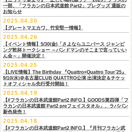
テッカー（サポーター限定カラー）を差し上げます！
楽曲の歌詞に着目し、
気鋭のイラストレーターが自らのフィルターを通
問い合わせ：ノースロードミュージック仙台
※ご購入はおひとり様1枚までとさせていただきます。
M ： 身丈64cm / 身幅57cm / 裄丈84cm
一部、「フラカンの日本武道館 Part2」プレグッズ 通販の
Key. SJ（GAG）
[三宅伸治(vo.g)/石塚英彦(vo)/グレートマエカワ(b)/石塚幸作(ds)]
◎フラワーカンパニーズ presents 「DRAGON DELUXE 2025〜特別
して、
その世界観を絵本として再構築するプロジェクト、”歌詞（うた）
お知らせ
※ご購入されたご本人様のみご参加可能になります。分配や譲渡はでき
L ： 身丈68cm / 身幅62cm / 裄丈87cm
Dr. 南條庄助（すゑひろがりず）
GSK /GUEST Vo:石塚くるみ[pèyang(vo.b)ポトフ(g)アルパカ(ds)]
================================================
編〜」【俺たちのザ・ベストテンPart2】
＊フラカンの日本武道館Part2 ステッカー（サポーター限定カラー：ゴー
の本棚”。
・7月6日(日)
ませんので、予めご了承ください。
XL ： 身丈71cm / 身幅68cm / 裄丈90cm
料金：前売5,000円 当日：5,800円（税込/ドリンク代700円別途要）
【時間(全日共通)】
2025.04.30
日時：10月17日(金) Open 18:15 / Start 19:00
ルド
）
いつもニワトリ堂をご利用いただき有難うございます。
その第４弾としてフラワーカンパニーズ「深夜高速」
の絵本化が決定！
会場：東京・江東区文化センターホール
※本受付は先着順となります。規定枚数に達し次第、受付を終了いたし
※上記サイズはあくまでも目安の寸法です
一般発売：6月8日（日）10:00
OPEN 18:30 /START19:30
文・天野史彬
会場：名古屋DIAMOND HALL
【グレートマエカワ、竹安堅一情報】
時間：Open 16:00 / Start 16:30
ます。
プレイガイド：FANYチケット https://yoshimoto.funity.jp/
【チケット】
出演：
「正しい哺乳類ツアー2025」グッズの一部、並びに「フラカンの日本武
2025.04.26
「SET YOU FREE〜VS SERIES」フラカン武道館応援企画として、札幌
今回の絵本化に際し、鈴木圭介からのリクエストで、
北野武の著書『浅
チケット料金：前売 ¥5,500（税込／全席指定）
※本受付はローソンチケットのシステムを使用しています。
問い合わせ：Fanyチケット 0570-550-100（10時～19時／年中無休）
[1日券] 予約￥5,000/当日￥5,500
2025年5月11日、フラワーカンパニーズが今年1月から全国を回ったツア
フラワーカンパニーズ
道館 Part2」プレグッズをニワトリ堂 2nd STOREにて5/3(土)12:00より取
KLUB COUNTER ACTIONにてPIGGSとの対バンが決定！
草迄』
の表紙などを手掛けたイラストレーターの丹下京子さんが作画を
【イベント情報】5/30(金)「さよならユニバース ジャンピ
一般チケット発売日：5月25日(日)
※本受付にてご購入の際、対象商品の代金とは別に、チケット1枚につき
＝＝＝＝＝＝＝＝＝＝＝＝＝＝
[4日間通し券]￥17,000
ー「正しい哺乳類ツアー2025」の追加公演となる高崎CLUB Jammer’s公
うつみようこ(vo)
り扱いスタート！
担当。
ング乾杯トークショー ～バンドマンのそこまで言っていい
プレイガイド：
ローソンチケットの規定の手数料（システム利用料：330円(税込み)/枚、
※いずれもドリンク代別途要
演が開催された。追加公演の場所がなぜ群馬県・高崎なのかと言えば、
真城めぐみ(vo)
「正しい哺乳類ツアー2025」グッズについては、2025/05/03 12:00 〜
ん会～」開催決定！
◎「SET YOU FREE〜VS SERIES」
楽曲のもつ世界観を繊細に、
豊かに表現した作品に仕上がっています！
イープラス
電子チケット利用料：110円(税込み)/枚）がかかります。
◎フラワーカンパニーズ ワンマンツアー「フラカンのチョイナチョイ
※入場整理番号あり
今年1月にリリースされたアルバム『正しい哺乳類』のレコーディングが
中森泰弘(g)
2025/05/11 23:59までの期間限定での受付となります。
日時：7月28日(月)OPEN 18:30 START19:15
2025.04.25
チケットぴあ
※代金のお支払いは、クレジットカード・PayPay・楽天ペイでのお支払
ナ’25/’26」
※中学生以上はチケットが必要になります。
高崎のスタジオTAGO STUDIO TAKASAKIで行われたからである。作品
奥野真哉(key)
またお届けについて、「正しい哺乳類ツアー2025」グッズを含む場合、5
会場：札幌KLUB COUNTER ACTION
『歌詞の本棚 深夜高速』は、7月11日(金)より全国書店などで発売。お
ローチケ
い、もしくは、コンビニエンスストアの「ローソン」「ミニストップ」
2025年
※オフィシャルFC先行チケット販売あり
のリリースツアーと言えば東京や大阪の大きな会場でファイナルをやっ
クハラカズユキ(dr)
【LIVE情報】The Birthday 『Quattro×Quattro Tour’25』
月末〜6月上旬以降となる予定です。
出演：フラワーカンパニーズ、PIGGS
楽しみに！
問い合わせ：ネクストロード
店内にございます「Loppi」でのお支払いをお選びいただけます。
10月25日(土) 熊本Django 16:30/17:00
※入場順：FC通し券→FC各日券→店通し券→店各日券→当日券
て締め括られるイメージも強いが、その作品が生まれた場所に帰ってい
チケット料金：前売 ¥5,500（税込／整理番号付／ドリンク代別途要）
9/10(水)＠名古屋CLUB QUATTRO公演 出演決定＆チケッ
チケット料金：前売り¥4,800
※各店舗のプレイガイドカウンターでの販売はいたしません。
10月26日(日) 長崎ホンダ楽器 15:30/16:00
一般チケット予約：2025年4月21日(月)から
トオフィシャル先行受付開始！
く、というこのツアーの旅の在り方に美しさを感じる。
※⾼校⽣以下は当⽇¥2,000 キャッシュバックします
◎ニワトリ堂2nd STORE
https://flowercompanyzinc.stores.jp/
チケット発売日：5月24日
商品情報：
・7月31日(木)
※チケットに関する問い合わせは必ず下記にお願いいたします。
11月3日(月・祝) 渋谷duo MUSIC EXCHANGE 15:15/16:00
MANDA-LA2予約フォームよりお申し込みください
そして、これはぼんやりとしたイメージの連鎖でしかないが、群馬と言
（当⽇年齢を証明できるもの（学⽣証、保険証など）のご提⽰
が必要と
2025.04.19
プレイガイド：tiget
https://tiget.net/events/400570
タイトル：『歌詞の本棚 深夜高速』
会場：三重・松阪M’AXA
※海外からは購入できません。日本国内のみの販売になります。
11月8日(土) 徳島club GRINDHOUSE 16:30/17:00
https://ssl.form-mailer.jp/fms/36a3b84d475895
えば詩人の萩原朔太郎である。萩原朔太郎は詩人でありながら、自らマ
なります）
【#フラカンの日本武道館Part2 INFO.】GOODS第四弾「フ
歌詞：鈴木圭介 絵：丹下京子
時間：Open 18:30 / Start 19:00
11月9日(日) 米子AZTiC laughs 15:30/16:00
MANDA-LA2
ンドリンなどの楽器を演奏し、作曲もする音楽家だった。（高崎ではな
一般チケット発売日：6月28日(土)
ラカンの日本武道館 Part2 preフェイスタオル」、ラババン
発売日：2025年7月11日(金)
チケット料金：前売 ¥5,500（税込／全自由・整理番号付／ドリンク代別
＜イベント参加に関してのご注意＞
11月15日(土) 福井CHOP 16:30/17:00
〒180-0003 東京都武蔵野市吉祥寺南町２丁目８−６ 第１８通南ビル地下
いが）前橋文学館という場所に行けば、彼が愛用したアコースティック
問い合わせ：JAILHOUSE TEL:052-936-6041
https://www.jailhouse.jp/
新色発売！
価格：定価2,200円(税込)
途要）
・会場内外の通路など共有部分での座り込み、集団での立ち話など、他
11月16日(日) 神戸VARIT. 15:30/16:00
https://www.manda-la2.com
ギターが飾られていたり、彼の作曲した曲が流れていたりする。詩と音
我こそ”フラカンの日本武道館宣伝隊員”に！という方は、こちらよりポス
2025.04.18
発売元：リットーミュージック
一般チケット発売日：5月26日(月)
のお客様のご迷惑になるような行為はご遠慮ください。イベント中止等
11月29日(土) 名古屋E.L.L 16:30/17:00
2025年9月20日(土)開催するフラワーカンパニーズ日本武道館ワンマンラ
楽の関係、言葉と音楽の関係、「うた」と呼ばれるものの秘密……そう
ター＆フライヤーを必要数お送りさせていただきますので、メールに
商品ページ：
https://www.rittor-
music.co.jp/product/detail/
3125317101/
【#フラカンの日本武道館Part2 INFO.】『月刊フラカン武
イープラス
の原因となります。
11月30日(日) 静岡サナッシュ 15:30/16:00
＝＝＝＝＝＝＝＝＝＝＝＝
イブ「フラカンの日本武道館 Part2 〜超・今が旬〜」、
いうものに思いを馳せるのに、群馬はうってつけの土地である。この日
7月12日(土)7月13日(日)静岡県浜松市浜名湖ガーデンパーク 屋外ステージ
て、件名に「フラカンの日本武道館宣伝隊員応募」と明記いただき、本