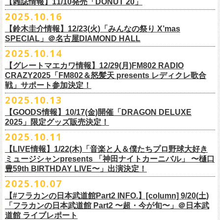
FILL BREWING
ーー過去ライブ映像配信スケジュール予定ーー
【雑誌情報】11/10発売「DONUT 20」
※購入枚数制限あり／お一人様2枚まで
受付
URL
：
https://l-tike.com/su-
xing-cyu/
予約開始：2025年11月16日(日)12:00〜
＊9/20(土)「フラカンの日本武道館 Part2 〜超・今が旬〜」ライブレポー
し2DAYSの2023年の映像も配信されること
が決定！
◎「フラカンの横浜アリーナ -リモートライヴ編- 〜生き続けてる事は最
▼視聴はこちら
みぞのくち醸造所
＊11/27(木)配信開始予定
※チケットの整理番号順での入場となります。
予約方法：Livepocketで受付
https://t.livepocket.jp/e/2q1m4
ト掲載
2025.10.16
武道館ライブ配信に先駆け、順次公開される予定です。
■11月10日(月)発売 「DONUT 20」
大のメッセージ！〜」
https://video.unext.jp/browse/feature/FET0012549
YOUNG MASTER（ドリンクアッパーズ）
◎「ゾロ目だョ全員集合!〜フラカン33年、野音99年〜」2022.9.23 日比
販売URL
https://skream.jp/livereport/2025/10/flower_companyz.php
【鈴木圭介情報】12/23(火)「みんなの祭り X’mas
＊グレートマエカワインタビュー掲載
https://video.unext.jp/browse/feature/FET0012549
横浜ビール
谷野外大音楽堂
https://eplus.jp/sf/detail/4428590001-P0030001
SPECIAL」＠名古屋DIAMOND HALL
どうぞお楽しみに！
【グレートマエカワ（フラワーカンパニーズ）「ロックンロールが降っ
ほか過去ライブ映像２作品も配信中！
横浜ベイブルーイング
2025.10.14
てきた日」】
＊12/4(木)配信開始予定
Riip Beer他（Ever Green Imports）
＊12/4(木)配信開始予定
注意事項
＊U-NEXT独占ライブ配信詳細
人生を変えた1枚のレコードについて訊く「ロックンロールが降ってきた
◎ フラワーカンパニーズ「神さまツアー」～年末恒例磔磔2デイズ～ 1
＊11/20(木)より配信中
【グレートマエカワ情報】12/29(月)FM802 RADIO
Y.MARKET BREWING
◎ フラワーカンパニーズ「神さまツアー」～年末恒例磔磔2デイズ～ 1
※営利目的のチケットの転売は固くお断り致します。転売チケットは入
◎フラワーカンパニーズ「フラカンの日本武道館 Part2 〜超・今が
日」に、先ごろ、二度目の日本武道館公演を成功させたフラワーカンパ
日目 2023.12.13 京都磔磔
◎「フラカンの横浜アリーナ -リモートライヴ編- 〜生き続けてる事は最
CRAZY2025「FM802＆怒髪天 presents レディクレ歌合
US BREWERY（近日発表！）
日目 2023.12.13 京都磔磔
場をお断りする場合もあ
旬〜」
ニーズのグレートマエカワが登場。自身の音楽人生とフラワーカンパニ
◎ フラワーカンパニーズ「神さまツアー」～年末恒例磔磔2デイズ～ 2
戦」サポート参加決定！
大のメッセージ！〜」
US BREWERY（近日発表！）
◎ フラワーカンパニーズ「神さまツアー」～年末恒例磔磔2デイズ～ 2
りますのでご注意ください。
年末恒例となっている大晦日ライブ「ヤングナイター」改め、「ヤング
配信日：2025年12月5日(金)19:00〜 ※見逃し配信あり
ーズの現在地を語る。
日目 2023.12.14 京都磔磔
＊11/27(木)より配信中
2025.10.13
US BREWERY（近日発表！）
日目 2023.12.14 京都磔磔
※撮影・録音・録画などは禁止とさせていただきます。また開場時のご
デーゲーム’25」の開催が決定！
視聴料：U-NEXT月額会員視聴無料配信URL：
https:
https://donutroll.tokyo/wd/20251110_donut20/
◎『フラワーカンパニーズ「ゾロ目だョ全員集合!〜フラカン33年、野音
自分の席以外の席取りは
【GOODS情報】10/17(金)開催「DRAGON DELUXE
//t.unext.jp/r/flowercompanyz
99年〜」2022.9.23 日比谷野外大音楽堂』
出演アーティスト：
ご遠慮ください。
2025」限定グッズ販売決定！
12月31日(水)＠新代田LIVE HOUSE FEVERにて、今年は14:00からライ
アホマイルド坂本（MC）
※飲食を伴うイベントのため、公演当日、体調不良や発熱症状のある方
ブスタート！
2025.10.11
＊U-NEXT過去ライブ作品配信詳細
10月17日(金)＠名古屋DIAMOND HALLにて開催するフラワーカンパニー
は、来場をご遠慮いただ
年越しのライブ配信はございません。
※配信開始日は変更になる場合があります
【LIVE情報】1/22(木)「音楽と人＆僕たちプロ野球大好き
＊＊＊＊＊＊
ズ presents 「DRAGON DELUXE 2025〜特別編〜」【俺たちのザ・ベス
2月6日（金）
きますようお願いいたします。
チケットの発売日は11月15日(土)。
10月25日(土)よりスタートしたフラワーカンパニーズ ワンマンツアー
ミュージシャンpresents 「神田ナイトカーニバル」 〜樋口
ーーー12/5(金)19:00〜U-NEXTにて独占ライブ配信開始！ーーー
トテンPart2】
◆音楽◆
※ミュージシャンによるトークイベントですが、音楽の話は一切いたし
「フラカンのチョイナチョイナ’25/’26」 ポスターをニワトリ堂にて限定
豊59th BIRTHDAY LIVE〜」出演決定！
①11/20(木)配信開始予定
◎フラワーカンパニーズ「フラカンの日本武道館 Part2 〜超・今が
の限定グッズとして、アクリルキーホルダーの販売が決定！
bird
ませんのでご了承くださ
今年も充実のライブ・
ツアー活動を行なってきたフラカンの2025年のラ
販売致します。
◎「フラカンの横浜アリーナ -リモートライヴ編- 〜生き続けてる事は最
2025.10.07
旬〜」
当日会場にて販売いたします。
THE LOCAL PINTS
い。
『音楽と人』で好評連載中のBUCK∞TICKのベーシスト・樋口豊のコラム
イブ納めとな
る今公演、どうぞお楽しみください！
10月30日(木)9:00〜販売開始となります。
大のメッセージ！〜」 2020.8.27 横浜アリーナ *無観客配信ライブ
配信日：2025年12月5日(金)19:00〜 ※見逃し配信あり
【#フラカンの日本武道館Part2 INFO.】[column] 9/20(土)
「タイガース、今年も優勝だ!!」から派生したトークイベント〈僕たち、
＊数に限りがございます。
視聴料：U-NEXT月額会員視聴無料
「フラカンの日本武道館 Part2 〜超・今が旬〜」＠日本武
◆お笑いステージ◆
公演に関するお問い合わせ LOFT9 Shibuya
プロ野球大好きミュージシャンです！〉presentsによるライヴの開催が決
◎フラワーカンパニーズ大晦日ライブ「ヤングデーゲーム’25」
②11/27(木)配信開始予定
配信URL：
https:
//t.unext.jp/r/flowercompanyz
道館 ライブレポート
レギュラー
https://www.loft-prj.co.jp/schedule/loft9/contact
定！
日時：12月31日（水）OPEN 13:30/ START 14:00