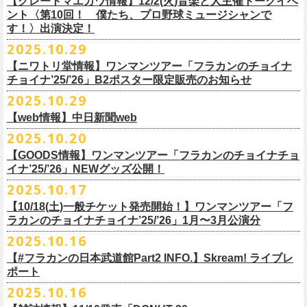
【グレートマエカワ情報】12/2(火)音楽と人主催トークイベ
翌週以降も過去のライブ映像を順次配信予定です。
ライブ、『フラワーカンパニーズ「ゾロ目だョ全員集合!〜フラカン33
GORA BREWERY
U-NEXT月額会員の方は、追加料金なくお楽しみいただけます。
1days視聴券 2,800円(税込)
出演：JUN SKY WALKER(S) 、フラワーカンパニーズ
ント〈第10回！ 僕たち、プロ野球ミュージシャンで
様々な会場でのフラカンのライブをぜひお楽しみください！
年、野音99年〜」2022.9.23 日比谷野外大音楽堂』に続く第3弾、第4弾と
Godspeed Brewery（The Slop Shop）
2days視聴券 5,000円(税込)
チケット料金：6,600円（税込）＋ドリンクオーダー ※未就学児入場不可
す！〉出演決定！
して、
しまなみブルワリー
翌週以降も過去のライブ映像を順次配信予定です。
視聴チケット販売期間：12/08（月）21:00〜12/30(火) 19:00
一般チケット発売日：2026年1月24日(土)
2025.10.29
＊11/27(木)正午配信開始
年末恒例となった京都磔磔での2デイズライブ、2023年に開催されたフラ
Shimoda Brewing Company
様々な会場でのフラカンのライブをぜひお楽しみください！
【公演詳細】
視聴チケット販売URL：
https://eplus.jp/fc-st/
問い合わせ：E.L.L. 052-201-5004
◎『フラワーカンパニーズ「ゾロ目だョ全員集合!〜フラカン33年、野音
ワーカンパニーズ「神さまツアー」～年末恒例磔磔2デイズ～の1日目、2
【ニワトリ堂情報】ワンマンツアー「フラカンのチョイナ
Streetlight Brewing
公演タイトル：第10回！ 僕たち、プロ野球大好きミュージシャンです！
JUN SKY WALKER(S) オフィシャルサイト
http://junskywalkers.jp/
99年〜」2022.9.23 日比谷野外大音楽堂』
日目それぞれの映像を同時配信がスタート！
チョイナ’25/’26」B2ポスター限定販売のお知らせ
SEOUL BREWERY（エムエスエンタープライズ）
＊11/20(木)正午配信開始
日時・会場：12月2日（火）LOFT9 Shibuya
▼視聴はこちら
U-NEXT月額会員の方は、追加料金なくお楽しみいただけます。
立飛麦酒醸造所
◎「フラカンの横浜アリーナ -リモートライヴ編- 〜生き続けてる事は最
2025.10.29
（
https://www.loft-prj.co.jp/schedule/loft9/access
）
2026年1月12日(月祝)＠仙台darwinで開催される四星球企画「毛が生えた
https://video.unext.jp/browse/feature/FET0012549
CHORYO
Craft
Beer
大のメッセージ！〜」 2020.8.27 横浜アリーナ *無観客配信ライブ
開場／開演： 17:45／18:30
日」にフラワーカンパニーズの出演が決定！
【web情報】中日新聞web
様々な会場でのフラカンのライブをぜひお楽しみくださいね。
DevilCraft Brewing
▼視聴はこちら
（終演予定：21:15）
2025.10.20
9月20日(土)
に開催した日本武道館公演『フラカンの日本武道館 Part2 〜
Totopia Brewery
https://video.unext.jp/browse/feature/FET0012549
■10月28日(火)公開 中日新聞web
出演ミュージシャン： ※五十音順
◎四星球企画「毛が生えた日」
超・今が旬〜』、このライブの模様がU-NEXTにて12/
5(金)19:00〜独占ラ
＊U-NEXT独占ライブ配信詳細
そして、いよいよ12/5(金)19:00〜「フラカンの横浜アリーナ -リモートラ
【GOODS情報】ワンマンツアー「フラカンのチョイナチョ
Trap Door Brewing他（AQベボリューション）
【動画】名曲「深夜高速」やディープな名古屋の魅力を語る フラワー
イノウエアツシ（ニューロティカ／横浜DeNAベイスターズ）、ウエノコ
日時：2026年1月12日(月祝) OPEN 15:30 / START 16:00
イブ配信されることが決定！
イナ’25/’26」NEWグッズ公開！
◎フラワーカンパニーズ「フラカンの日本武道館 Part2 〜超・今が
イヴ編- 〜生き続けてる事は最大のメッセージ！〜」U-NEXT独占配信
奈良醸造
カンパニーズ・鈴木圭介さん、イラストレーター・丹下京子さん対談
ウジ（the
会場：仙台darwin
全国のライブハウスを主戦場とし”メンバーチェンジなし、
活動休止な
旬〜」
がスタート！
2025.10.17
NOVORU
＊U-NEXT独占ライブ配信詳細
https://www.chunichi.co.jp/article/1151332
HIATUS、Radio Caroline／広島東洋カープ）、オカモト”MOBY”タクヤ
出演：四星球、フラワーカンパニーズ、SCOOBIE DO
10/25(土)＠熊本Djangoよりスタートするフラワーカンパニーズ ワンマン
し”で全国各地でライブ・
ツアーを続けているフラカンが、結成36年
配信日：2025年12月5日(金)19:00〜 ※見逃し配信あり
合わせてどうぞお楽しみに！
NOMCRAFT BREWING
◎フラワーカンパニーズ「フラカンの日本武道館 Part2 〜超・今が
(SCOOBIE DO ／MLB
チケット料金：¥4,200(税込/ドリンク代別)
四星球・北島康雄くんのトークライブに鈴木圭介の出演が決定！
【10/18(土)一般チケット発売開始！】ワンマンツアー「フ
ツアー「フラカンのチョイナチョイナ’25/’26」ら販売するNEWグッズを
で”超・今が旬”
と自負し10年振りに挑んだ2度目の日本武道館ライブ。
視聴料：U-NEXT月額会員視聴無料
Nomodachi Brewing
旬〜」
解説者)、グレートマエカワ（フラワーカンパニーズ／中日ドラゴン
一般チケット発売日：11月29日(土)
ラカンのチョイナチョイナ’25/’26」1月〜3月公演分
公開！
その模様を10年前の武道館ライブ映像をはじめフラカンのMVも
数多く手
配信URL：
https:
//t.unext.jp/r/flowercompanyz
＊12/4(木)正午配信開始
箱根ビール醸造所
配信日：2025年12月5日(金)19:00〜 ※見逃し配信あり
ズ）、樋口豊
問い合わせ：ジー・アイ・ピー tel022-222-9999
◎『僕？僕は君だよ 76日前の』
2025.10.16
掛けている映像監督・番場秀一氏がリアルに映し出します。
◎ フラワーカンパニーズ「神さまツアー」～年末恒例磔磔2デイズ～ 1
HAMAMATSU BEER
視聴料：U-NEXT月額会員視聴無料
（BUCK∞TICK／阪神タイガース）
日時：2025年12月5日(金)開場18:45 / 開演19:30
【#フラカンの日本武道館Part2 INFO.】Skream! ライブレ
日目 2023.12.13 京都磔磔
B.M.B BREWERY
配信URL：
https:
//t.unext.jp/r/flowercompanyz
司会：金光裕史（音楽と人編集部／阪神タイガース）
＊一般発売に先がけ、HP先行あり！
会場：東京・西早稲田BLAH BLAH BLAH
ポート
さらにこの配信を記念し、同じくU-NEXTにて、
2020年開催の横浜アリー
ーー過去ライブ映像配信スケジュールーー
◎ フラワーカンパニーズ「神さまツアー」～年末恒例磔磔2デイズ～ 2
Far Yeast Brewing
料金：前売￥4,000 ※税込／要1オーダー（500円以上）
＜
HP
先行＞
出演：北島康雄(四星球) ゲスト：鈴木圭介(フラワーカンパニーズ)
ナでの無観客配信ライブ、
2022年開催の日比谷野音ライブ、
そして年末
2025.10.16
日目 2023.12.14 京都磔磔
FARMENTRY
チケット一般発売日：11月8日（土）10時〜
受付期間：
11
月
13
日
(
木
)10:00
～
11
月
20
日
(
木
)
23:59
チャージ：前売¥3000/当日¥3500(+1drink ¥600)
■10月16日(木)公開 Skream!
恒例となっている京都のライブハウス磔磔でのセットリ
ストほぼ被りな
＊11/20(木)より配信中