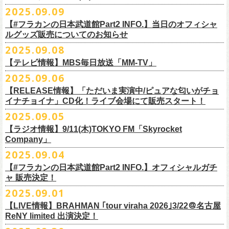
DJやついいちろう
Secret Artist：*後日発表
問い合わせ／SOGO TOKYO 03-3405-9999
2025.09.09
11月15日(土) 福井CHOP 16:30/17:00
■9月13日(土)19:00〜20:00 Inter FM「LOVE ON MUSIC」
Name the Night
Guest Artist : 鈴木圭介 (フラワーカンパニーズ)
11月16日(日) 神戸VARIT. 15:30/16:00
【#フラカンの日本武道館Part2 INFO.】当日のオフィシャ
＊鈴木圭介、グレートマエカワ生出演
ハモニカクリームズ
MC ：矢野きよ実
11月29日(土) 名古屋E.L.L 16:30/17:00
ルグッズ販売についてのお知らせ
https://www.interfm.co.jp/loveonmusic/
雅轟太鼓
料金：全席指定 ／ 前売 ￥6,500‐ 当日 ￥7,000‐ 入場時ドリンク代￥600-
11月30日(日) 静岡サナッシュ 15:30/16:00
2025.09.08
別途必要
9月20日(土)フラカンの日本武道館公演当日のグッズ販売ついてのお知ら
12月6日(土) 宇都宮HEAVEN’S ROCK VJ-2 16:30/17:00
◆お笑いステージ◆
チケット発売：2025年10月15日(水) 正午～
【テレビ情報】MBS毎日放送「MM-TV」
せです。
12月7日(日) 水戸LIGHT HOUSE 15:30/16:00
ですよ。
チケット受付：チケットぴあ Ｐコード 311-504
2025.09.06
12月13日(土) 盛岡CLUB CHANGE WAVE 16:30/17:00
■
9月8
日(月)27:20〜
MBS毎日放送「MM-TV」
ヨネダ2000
イープラス
https://eplus.jp/minnano-xmas/
☆グッズ販売：12:00〜予定（準備状況により、
少々お待ちいただく場合
本日開催された「フラカンの日本武道館 Part2 〜超・今が旬〜」こちら
12月14日(日) 弘前KEEP THE BEAT 15:30/16:00
【RELEASE情報】「ただいま実演中/ピュアな匂いがチョ
＊グレートマエカワ インタビューOA
================================================
お問合せ：並矢株式会社 052-683-5885 （平日10時から17時）
がございます）
のライブの模様がU-NEXTにて独占ライブ配信されることが決定！
イナチョイナ」CD化！ライブ会場にて販売スタート！
12月21日(日) 京都磔磔 15:30/16:00
◎「ドラデラ2025 爽やかアクキー」
※
リピート放送；
9/11(木)、9/12(金)、9/14(日)
☆ご購入商品を入れる袋のご用意はございませんので、
みなさまの方で
詳細は後日発表致します。
12月22日(月) 京都磔磔 18:30/19:00
2025.09.05
価格：800円(税込)
https://www.mbs.jp/mmtv/
文・天野史彬 写真：新保勇樹
ご準備をお願い致します
昨日開催しました「フラカンの日本武道館 Part2 〜超・今が旬〜」にて
2026年
サイズ：85 × 40ｍｍ
#MMTV_mbs
【ラジオ情報】9/11(木)TOKYO FM「Skyrocket
どうぞお楽しみに！
オフィシャルグッズを購入いただきありがとうございました。
1月17日(土) 長野CLUB JUNK BOX 16:30/17:00
Company」
▼
＊「フラカンの日本武道館 Part2 オフィシャルグッズ」につきまして
一部の商品を事後通販させていただくことが決定しました。
1月18日(日) 千葉LOOK 15:30/16:00
ーーーーーーーーーーーーーー
2025年９月20日、フラワーカンパニーズが10年ぶりとなる日本武道館ワ
2025.09.04
現金に加え、各種キャッシュレス決済もご利用いただけます。
対応ブ
1月24日(土) 高知X-pt. 16:30/17:00
■9月11日(木)17:00〜20:00 TOKYO FM「Skyrocket Company」
ンマン公演「フラカンの日本武道館Part2 〜超・今が旬〜」を開催した。
ランドは下記画像をご確認ください
商品を買い逃した方、追加で買いたいなという方、ぜひご利用くださ
【#フラカンの日本武道館Part2 INFO.】オフィシャルガチ
1月25日(日) 広島SECOND CRUTCH 15:30/16:00
＊鈴木圭介、グレートマエカワ 生出演
☆フラワーカンパニーズ presents 「DRAGON DELUXE 2025〜特別
熟練の凄みと、消えることのないみずみずしさを兼ね備えた演奏。派手
ャ 販売決定！
い。
1月27日(火) 四日市CLUB CHAOS 18:30/19:00
https://www.tfm.co.jp/sky/
編〜」【俺たちのザ・ベストテンPart2】
になり過ぎず、かと言ってストイックにもなり過ぎず。躍動するバンド
◎「チョイナチョイナTシャツ」
2025.09.01
1月31日(土) 札幌近松 16:30/17:00
日時：10月17日(金) Open 18:15 / Start 19:00
と楽曲の世界観を彩り、会場を鮮やかに彩った演出。ダブルアンコール
2025年9月20日(土)開催、フラワーカンパニーズ日本武道館ワンマンライ
価格：￥3,500（税込）
【 受付URL 】
2月4日(水) 下北沢シェルター 18:30/19:00
会場：名古屋DIAMOND HALL
【LIVE情報】BRAHMAN ｢tour viraha 2026｣3/22＠名古屋
までの全26曲、この10年間でリリースされてきた楽曲を中心としたリア
ブ「フラカンの日本武道館 Part2 〜超・今が旬〜」公演当日のオフィシ
ボディカラー：バニラ, グレイッシュパープル
https://capitalradioone.jp/
SHOP/387158/list.html
2月14日(土) 大阪バナナホール 16:30/17:00
ReNY limited 出演決定！
出演：
ルタイム感のあるセットリスト。すべてが「完璧だ！」と感嘆してしま
ャルグッズエリアにオフィシャルガチャが登場！
素材 ： 綿100％
2月15日(日) 岡山ペパーランド 15:30/16:00
フラワーカンパニーズ