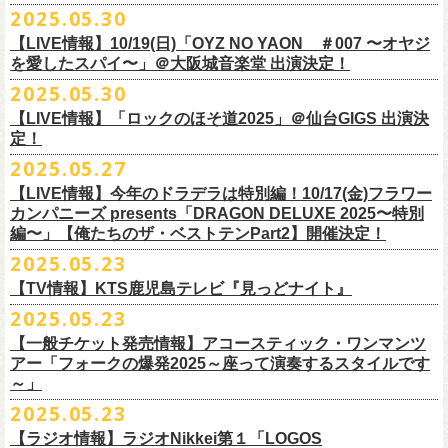
公演を直前に控えた9月3日(水)、
トークイベントを開催！
12月14日(日) 弘前KEEP THE BEAT 15:30/16:00
2025.05.30
7月21日(月祝)21:00より配信されます。
■内容：サイン会＋トークショー
泉 info@shimizuonsen.com
12月21日(日) 京都磔磔 15:30/16:00
8/24(日)F.A.D YOKOHAMAにて開催する「横浜ストーリー 〜武道館前の
【LIVE情報】10/19(日)「OYZ NO YAON ＃007 〜オヤジ
会場は登録有形文化財に指定されている京都・
紫
明
会館
にて、
2024年4月
12月22日(月) 京都磔磔 18:30/19:00
一撃〜」の一般チケットが本日6/29(日)10:00より発売開始！
フラカンの日本武道館公演のチケットは絶賛発売中。
を愛したスパイ〜」＠大阪城音楽堂 出演決定！
<イベント参加方法>
出演：子供バンド、怒髪天、フラワーカンパニーズ
よりスタートし今年2年目に突入した京都・α-
STATIONのフラワーカンパ
2026年
合わせてお見逃しなく！
電子チケットで対象商品をご予約ご購入いただいたお客様は先着にてイ
チケット料金：前売り オールスタンディング ￥6,900-（整理番号付/別途
10年ぶり2回目となる日本武道館公演『フラカンの日本武道館 Part2 〜
2025.05.30
ニーズのレギュラー番組「
CHARMING BONGO」の公開収録を兼ねて行
1月17日(土) 長野CLUB JUNK BOX 16:30/17:00
9/20(土)「フラカンの日本武道館 Part2 〜超・今が旬〜」まで１ヶ月を切
ベントにご参加いただけます。
ドリンク代）
超・今が旬〜』を開催するフラワーカンパニーズが、今年1月より月１配
われます。
【LIVE情報】「ロックのほそ道2025」＠仙台GIGS 出演決
1月18日(日) 千葉LOOK 15:30/16:00
ったタイミングでのワンマンライブ！
＜番組情報＞
※入場は整理番号順でのご入場となります
信のYouTube番組『月刊フラカン武道館 Part2』をスタート、6回目のゲ
定！
1月24日(土) 高知X-pt. 16:30/17:00
武道館とともに、お待ちしております
『月刊フラカン武道館 Part2』
※規定枚数に達し次第受付は終了させていただきますので予めご了承く
ストとして、TOSHI-LOW（BRAHMAN）の出演が決定！
◎『フラカンのチャーミングなトークライヴ in 京都 – public recording
2025.05.27
1月25日(日) 広島SECOND CRUTCH 15:30/16:00
■vol.7
ださい。
7/20(日)大阪公演追加チケット▼先着受付[e+]
on a radio program「CHARMING BONGO」-』
1月27日(火) 四日市CLUB CHAOS 18:30/19:00
◎「横浜ストーリー 〜武道館前の一撃〜」
ゲスト：Novel Core
【LIVE情報】今年のドラデラは特別編！10/17(金)フラワー
※ご購入されたご本人様のみご参加可能になります。分配や譲渡はでき
販売期間：7/1(⽕) 19:00 〜 7/19(⼟) 23:59
番組スタート直前スペシャルのvol.0としてスキマスイッチ、第１回目の
日時：2025年9月3日(水) OPEN 18:30 / START 19:00
1月31日(土) 札幌近松 16:30/17:00
日時：8月24日(日)Open 15:30 / Start 16:00
カンパニーズ presents「DRAGON DELUXE 2025〜特別
7月21日(月祝)21:00〜配信
ませんので、予めご了承ください。
https://eplus.jp/kodomoband/
ゲストとしてTHE COLLECTORSの加藤ひさし(vo)と古市コータロー(g)、
会場：京都・
紫
明
会館
2月4日(水) 下北沢シェルター 18:30/19:00
会場：神奈川・F.A.D YOKOHAMA
編〜」【俺たちのザ・ベストテンPart2】開催決定！
本番URL：
https://www.youtube.com/
watch?v=I8Zw-h9Anxg
フラワーカンパニーズが、
結成以来発表してきた楽曲を6人のreviewerた
※未就学児のお子様のご同伴をご希望の場合は、1名のみ同伴可能です。
第２回目にHump Back、第３回目はスターダスト☆レビューの根本要、
出演：フラワーカンパニーズ
2月14日(土) 大阪バナナホール 16:30/17:00
チケット料金：前売 ¥5,200(税込/整理番号付/ドリンク代別途要)
2025.05.23
ちによるレ
ビューとともに紹介する企画「フラカンの音楽目録」がスタ
ただし、座席のご用意はできませんので、同伴される方のお膝の上にお
第４回目は南海キャンディーズの山里亮太、そして第５回目は大槻ケン
入場料：1500円(税込/整理番号付自由席/
ドリンク代別途要)
2月15日(日) 岡山ペパーランド 15:30/16:00
前売￥5,200（税込、ドリンク代別、オールスタンディング）
ート！
座りいただきます。予めご了承ください。
ヂを招きお届けしてきた今番組（全回アーカイブ配信中）、第６回目と
【TV情報】KTS鹿児島テレビ『見っどナイト』
チケット発売日：6月29日(日)17:00〜
2月21日(土) 別府Copper Raven 16:30/17:00
※高校生以下は当日￥2,000キャッシュバック （当日年齢を証明できるも
＊アーカイブ配信中！
自他共に認めるライブマスターとして一年中ライブで全国を回りな
が
お席が必要な場合は、イベント参加券が必要です。
なる今回のゲストは、BRAHMANのボーカル・TOSHI-LOWを招聘。
プレイガイド：Live Pocket
https://t.livepocket.jp/e/flowercompanyz
2025.05.23
2月22日(日) 福岡CB 15:30/16:00
の(学生証、保険証など)のご提示が必要となります）
■vol.0 番組スタート直前スペシャル
■5月24日(土)25:15〜 25:45 KTS鹿児島テレビ『見っどナイト』
ら、コンスタントに楽曲を製作、新作を発表し、
今年1月には20枚目とな
▼詳細は下記ローソンチケットサイトをご確認ください。
9/20(土)開催「フラカンの日本武道館Part2 〜超・今が旬〜」グッズにつ
2月24日(火) 豊橋Club KNOT 18:30/19:00
一般発売日:6月29日(日)
【一般チケット発売情報】アコースティック・ワンマンツ
ゲスト：スキマスイッチ
https://www.kts-tv.co.jp/program/midnight/
るオリジナルアルバム『正しい哺乳類』
をリリース、これまで発表して
きまして、今回9/20までにお届け予定で、通販での事前販売受付（7月中
フラカン2度目の武道館開催を反対だと言い放つTOSHI-LOW、フラカン
アー「フォークの爆発2025～座って演奏するスタイルです
2月28日(土) 新潟GOLDEN PIGGS BLACK 16:30/17:00
プレイガイド：
フラワーカンパニーズがこれまでに発表した配信限定楽曲、数々のアー
https://www.youtube.com/watch?
v=BR4CmNuGCLg&t=28s
＊3/15(土)正しい哺乳類ツアー2025」＠鹿児島 SR HALL公演の模様が２
きた曲は300曲以上になります。
【特典会内容】
旬頃〜開始予定）を準備しております。
メンバーは番組終了までにTOSHI-LOWを納得させられるか?!
～」
3月1日(日) 金沢AZ 15:30/16:00
チケットぴあ
ティストトリビュート盤に参加した楽曲、シングル・カップリングに収
週にわたってオンエア！
その代表として 2004 年に誕⽣した「深夜⾼速」は、本当にたくさんの⽅
■トーク＆サイン参加券（1冊券）：トークショー＋サイン会
6月18日(水)21:00よりプレミア公開される。
3月7日(土) HEAVEN’S ROCKさいたま新都心 16:30/17:00
イープラス
録された楽曲など、現在入手困難となっているオリジナルアルバム未収
2025.05.23
■vol.1
にカバーしていただき、近年では CM にも起⽤されるなど、頼もしいフ
それに先がけた超先行販売として、フラカンのオリジナル・オーバーオ
3月14日(土) 仙台darwin 16:30/17:00
ローチケ
録楽曲をコンパイルした企画アルバム『HESOKURI ～オリジナルアルバ
ゲスト：加藤ひさし、古市コータロー(THE COLLECTORS)
ラカンの顔になってくれていますが、その他にも聴く⼈それぞれにとっ
※出演者との握手や接触はNGとさせて頂きます。
【ラジオ情報】ラジオNikkei第１「LOGOS
ールの販売が決定！
フラカンの日本武道館公演のチケットは絶賛発売中。