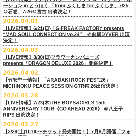
一般チケット前売5,000円/ 当日5,500円
ネクストロード 03-5114-7444 (平日14～18時)
ーション in とうほく 「from ふくしま for ふくしま」7/25
https://rainbowhill.jp/
＊鶴オフィシャルサイト：
https://afrock.jp/
ーーーーー
＠石巻、7/26＠宮古 出演決定！
鈴木実貴子ズ自主企画イベント『心臓の騒音』にフラワーカンパニーズ
2026.04.03
・7月2日(木)＠荻窪TOP BEAT CLUB
＜振替公演・チケットの払い戻しについて＞
の出演が決定！
*ワンマン
【LIVE情報】6/21(日)「G-FREAK FACTORY presents
・現在、振替日程、および各公演のチケット払い戻しに関する詳細を調
本日よりオフィシャル先行もスタート！どうぞお見逃しなく〜
本日4月23日(木)に結成37周年を迎えたフラワーカンパニーズ、自身初と
OPEN：19:00 / START：19:30
“MAD SOUL CONNECTION vo.24″」＠前橋DYVER 出演
整しております。 決定次第、改めて各バンドの公式サイトおよび公式
なるクラブクアトロ・ワンマンツアーの開催が決定！
決定！
前売：¥5,000 / 当日：¥5,500 ＋1DRINK(¥700)
SNS等にてご案内いたしますので、今しばらくお待ちください。
◎鈴木実貴子ズ自主企画イベント『心臓の騒音』
https://topbeatclub.com/schedule/?month=202607
2026.04.03
・お手持ちのチケット（紙・電子共に）は、詳細が発表されるまでその
日程：12月3日(木)
◎フラワーカンパニーズ 「フラカンのクアトロツアー2026」
まま大切に保管していただきますようお願い申し上げます。振替公演や
【LIVE情報】8/30(日)フラワーカンパニーズ
時間：開場 18:30 開演 19:00
10/10(土)渋谷クラブクアトロ OPEN 16:15 START 17:00 問：ネク
払い戻しの際に必要となります。
presents「DRAGON DELUXE 2026」開催決定！
会場 ：新代田FEVER
ストロード
2026.04.02
料金：4,500円（税込/ドリンク代別/整理番号有）
10/24(土)広島クラブクアトロ OPEN 16:15 START 17:00 問：キャ
改めて万全の体制で、鶴とともにライブをお届けできたらと思いますの
出演：鈴木実貴子ズ / フラワーカンパニーズ
ンディー・プロモーション
【竹安堅一情報】「ARABAKI ROCK FEST.26」
で、ご理解のほど、何卒宜しくお願い致します。
フラワーカンパニーズのベーシスト兼リーダー兼社長、グレートマエカ
一般チケット発売日：8月23(土)
MICHINOKU PEACE SESSION GTR祭’26出演決定！
10/25(日)梅田クラブクアトロ OPEN 15:15 START 16:00 問：清水
ワの57歳の誕生日を記念し、7年ぶりの奄美大島で、誕生日会&前夜祭開
問い合わせ：VINTAGE ROCK std. 03-5787-5350 （平日12:00～17:00）
音泉
2026.03.28
催決定!
https://vintage-rock.com/
11/1(日)名古屋クラブクアトロ OPEN 15:15 START 16:00 問：JAIL
お待たせしました！怒髪天との恒例”ジャンピング乾杯TOUR”、もちろん
【LIVE情報】7/23(木)THE BOYS&GIRLS 15th
HOUSE
今年も開催決定！
ANNIVERSARY TOUR《GO AHEAD 2026》 ＠八王子
◎「フォークの爆発2026 ミニマル巡業 ～うたとギターとコーラスと～
＜全公演共通＞
みんなで足腰鍛えて挑みます〜
【オフィシャルサイト先行】
RIPS 出演決定！
GMBD前夜祭」
チケット料金：前売￥5,700(税込/ドリンク代別途要)
◎「レッツけんこうアンブレラチャーム」（ランダム）
受付期間：04/25(土)20:00～04/30(木)23:
59
2026.03.27
※ミニマル巡業とは『新たな試みとして歌とアコースティックギター一
※高校生以下は当日¥2,000キャッシュバック（当日年齢を証明できるも
価格：￥500(税込)
本日よりHP先行も受付スタート！お見逃しなく！！
▼受付URL
本とコーラスと小物の楽器などで構成するライヴ』です
【3/28(土)10:00〜チケット発売開始！】7月8月開催「フォ
の（学生証、保険証など）のご提示が必要となります）
仕様：チャーム4種（けいくん、まーちゃん、けんちゃん、
こにし）/アル
https://eplus.jp/suzukimikiko-
1203-flowercompanyz/
日時：2026年9月26日(土) 開場17:00 開演18:00