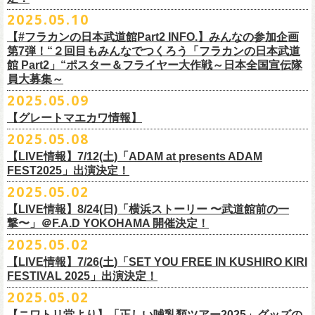
インスタグラムアカウント：
ルです〜」の一般チケットが今週末より発売開始！
※本受付は、スマートフォンからのみお申し込みいただけます。
ド・アイボリーズとフラワーカンパニーズとの異色対バンが決定！
■価格：20,000円(税込) ※送料別（一律：1100円）
https://www.youtube.com/watch?v=6XTayyWwFP0&t=6s
（tax in/1F・2Fスタンディングは整理番号付/ドリンク代別）
presents「DRAGON DELUXE 2025」の開催が決定！
12:00〜17:00)/info@shimizuonsen.com
◎「OYZ NO YAON ＃007 〜オヤジを愛したスパイ〜」
12. スタンドアローン
2025.05.10
◎「フラカンの音楽目録」
7/5(土)喜多方、7/6(日)東京、8/3(日)福山公演は5/25(日)10:00より発売、
フィーチャーフォン、BlackBerry、WindowsPhone、タブレット端末
アイボリーズはマヂカルラブリー・村上（ギター）、囲碁将棋・根建太
■仕様
お問い合わせ：ノースロードミュージック TEL 022-256-1000（営業時
9月6日(土)山梨・甲府桜座 16:30/17:00 （問）FOB新潟 025-229-5000
日時：2025年10月19日(日) 15:30開場∕16:00開演
13. 飛び跳ねマーチ
https://www.instagram.com/
flowercompanyz_mokuroku
7/31(木)松阪公演のみ、諸事情により5/26(月)10:00からの発売に変更とな
（iPad、Android）からのお申し込みはできません。
一（ベース）、GAG・SJ（キーボード）、すゑひろがりず・南條庄助
生地：デニム
■vol.3
間 平日11:00〜16:00）
「DRAGON DELUXE」は、“名古屋のロックシーン活性化”、“
デビューか
【#フラカンの日本武道館Part2 INFO.】みんなの参加企画
http://fobkikaku.co.jp
会場：大阪城音楽堂
14. 40
ります。
※ご利用には、ローソンWEB会員(無料)への登録が必要になります。
（ドラム）、そしてジェラードン・アタック西本（ボーカル）の5人で
厚さ：11オンス
ゲスト：根本要（スターダスト☆レビュー）
第7弾！“２回目もみんなでつくろう「フラカンの日本武道
HP：
https://www.north-road.co.jp/detail/detail.php?eid=87091
ら応援してくれている名古屋の皆さんへの恩返し”、“
名古屋への郷土愛”の
9月7日(日)長野・松本上土劇場 16:00/16:30 （問）FOB新潟 025-229-
出演：スターダスト☆レビュー / 怒髪天 / フラワーカンパニーズ / 笑い飯
15．気持ちいい顔でお願いします
館 Part2」“ポスター＆フライヤー大作戦～日本全国宣伝隊
2023年6月に結成。
■サイズ（cm）
https://www.youtube.com/watch?v=OMoBtAjSn-w
公式X：
https://x.com/hosomichiofrock
3つをテーマに掲げ、2012年より地元・
名古屋で開催しているフラワーカ
5000
http://fobkikaku.co.jp
チケット料金：
16．すべての若さなき野郎ども
員大募集～
エレキセットとは一味違ったフラカンのアコースティックライブ、どう
<受付期間>
番組の中でアイボリーズのオリジナル曲として、アタック西本が書いた
ウエスト/ヒップ/ワタリ/裾幅/股下
ンパニーズの主催イベント。
出演：怒髪天、フラワーカンパニーズ
【指定席】前売料⾦(税込)：
¥7200
17．ディスイズナゴヤ
ぞお楽しみに！
2025年7月2日(水)18:00 ～ 2025年7月6日（日）22:00 (入金終了23:00)ま
歌詞にフラカンメンバーが作曲、アレンジを担当したことがきっかけ
S ＞ 100 / 111 / 37 / 26 / 68
■vol.4：山里亮太（南海キャンディーズ）
2025.05.09
チケット料金：全自由 前売￥6,900-（ドリンク代別）＊未就学児童入場
【芝⽣⾃由席】前売料⾦(税込)：
¥6900
今年2025年9月20日(土)開催「フラカンの日本武道館 Part2 〜超・今が
18．失格（2013 Mix ver.)
で
で、今回の対バンが実現しました！
M ＞ 105 / 116 / 38 / 26.5 / 70
https://youtube.com/live/_ipE-Na37yY
14回目となる今年はいつもと趣向を変え、9/20(土)開催「
フラカンの日本
【グレートマエカワ情報】
不可(小学生以上のご入場される方全てにチケット必要)
問い合わせ：清⽔⾳泉 06-6357-3666 (平⽇12:00〜17:00) /
旬〜」、今回も日本全国各地からたくさんの方に集まっていただけるよ
19．どっち坊主大会
◎フラワーカンパニーズ アコースティック・ワンマンツアー
※上記受付期間内でも、規定枚数に達し次第、受付は終了させていただ
L ＞ 110 / 121 / 39 / 27 / 72
武道館Part2 〜超・今が旬〜」
のアフターパーティー的イベントとして親
一般チケット発売日：7月19日(土)
info@shimizuonsen.com
うに！全国より”フラカンの日本武道館 日本全国宣伝隊員“を大募集致しま
2025.05.08
「
フォーク
の
爆発
2025～座って演奏するスタイルです～」
きます。
一般チケットは6/8(日)より発売開始！
※商品の特性上、サイズ表記から1～2cm程度の誤差が生じる場合がござ
◾️vol.5
◎押競満寿「オクノマサヒコのDJ Dinners〜2025、初夏〜」
しい仲間たちをゲストに
迎えての特別編を企画。
す！
※こちらの商品は、Sony Music Shop、ライブ会場での販売となります
【LIVE情報】7/12(土)「ADAM at presents ADAM
完売必至の初ツーマン、どうぞお楽しみに！
います。
ゲスト：大槻ケンヂ（筋肉少女帯/特撮/オケミス）
5/20(火) OPEN 18:00 CLOSE 23:00 (L/O 22:30)
昨年9月に荻窪TOP BEAT CLUBで行われ好評を博した、フラカン＆ヨコ
☆Sony Music Shop
FEST2025」出演決定！
・7月5日(土)
■予約有効期間
※写真参照 :鈴木圭介、グレートマエカワ S着用/ 竹安堅一 M着用/ミスタ
https://www.youtube.com/watch?v=1EMet2dx9d4
【DJ】奥野真哉、グレートマエカワ
ロコ合同企画「
俺たちのザ・ベストテン〜グレートマエカワ AGE55 前夜
10年前に続き、今回も宣伝隊員のお仕事としてお願いしたいのは学校や
https://www.sonymusicshop.jp/m/item/itemShw.php?
会場：福島・喜多方 大和川酒造北方風土館
予約日含めず１日間
2025.05.02
◎それゆけ！大宮セブンpresents「はぐれ者たちの宴」フラワーカンパニ
ー小西 L着用
※お店のキャパシティに限りがあるため、混雑状況によっては時間制の
祭〜」の第2弾、1978年〜
1989年まで放送されていた伝説の歌番組【ザ・
お店、そのほか人目につく場所への[ポスター貼り]と[フライヤー置き]の
site=S&ima=2253&utm_source=upcocoming&utm_medium=owned&utm_
時間：Open 15:30 / Start 16:00
※2025年7月6日(日)注文分に限り、2025年7月6日(日) 23:00入金締め切
ーズ×アイボリーズ ツーマンライブ
入れ替えとさせていただきます。何卒、ご了承ください。
ベストテン】
のトリビュートライヴとして、
全曲当時のヒット曲でのカ
【LIVE情報】8/24(日)「横浜ストーリー 〜武道館前の一
ポスター＆フライヤー大作戦！
campaign=DQCL000003946&cd=DQCL000003946&srsltid=AfmBOopGUP
◎「チキパン(CHICKEN PUNKS)ジャージ」
チケット料金：前売 ¥5,500（税込／全自由・整理番号付／ドリンク代別
りとなります。
日時：2025年7月23日(水) 開場：18:15 開演：19:00
【料金】2000円 （1ドリンク付き）
ヴァーライヴをお届けします！
撃〜」＠F.A.D YOKOHAMA 開催決定！
作戦を決行いただきましたら、展開していただいている様子を写真に撮
f67JLrBdn1yt7FcWbN_7xUiKMo2OoT8SAQ2R-InUmvVzJt
途要）
価格：￥6,800(税込）
会場：下北沢シャングリラ
【会場】押競満寿 〒151-0062 東京都渋谷区元代々木町25-5
2025.05.02
ってお送りください。フラカン公式SNSにてアップさせていただきま
一般チケット発売日：5月25日(日)
■電子チケット表示期間
ボディ：ネイビー/ホワイト、ライトグレー/ネイビー
出演：フラワーカンパニーズ
ベストテン世代による、ベストテン世代のための、
そしてベストテン世
す。
【LIVE情報】7/26(土)「SET YOU FREE IN KUSHIRO KIRI
プレイガイド：
2025年7月10日(木)～ イベント当日まで
素材 ： ポリエステル 100％ スムース ※ファスナーはダブルスライダー
アイボリーズ
＝＝＝＝＝＝＝＝＝＝＝＝
代じゃなくてもきっと楽しんでいただける、
懐かしくも新鮮でとびきり
FESTIVAL 2025」出演決定！
イープラス
※イベント当日に「入場画面」から進むことができます
サイズ：S / M / L / XL
Vo. アタック西本（ジェラードン）
◎オーバーオールズ
贅沢なステージショウ！
宣伝隊員のみなさま、そしてご協力いただいたお店、学校を「フラカン
2025.05.02
チケットぴあ
＜製品サイズ＞
Gt. 村上（マヂカルラブリー）
6/25(水)吉祥寺MANDA-LA2
乞うご期待！
の日本武道館Part2 サポーター」に認定、フラカンの日本武道館Part2 ス
ローチケ
＜チケット受付に関してのご注意＞
S ： 身丈60cm / 身幅52cm / 裄丈80cm
Ba. 根建太一（囲碁将棋）
出演・オーバーオールズ
【ニワトリ堂より】「正しい哺乳類ツアー2025」グッズの