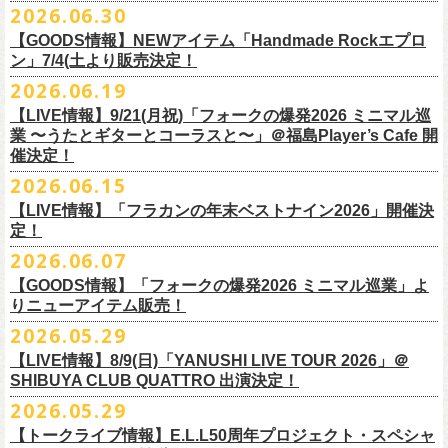
その他詳細：OFFICIAL SITE：
https://www.ishigaki-fes.jp/
2026.06.30
水音泉
☆最速先行受付スタート！
カラー：レッド , ブルー
済チケット
をお持ちの方はそのまま使用可能となります。
2026年
9月2日〜6日に開催される
スマイリー
原島さんのイベント
湯仲間販売所
https://eplus.jp/sf/detail/4579890001-P0030001P0030002?
【GOODS情報】NEWアイテム「Handmade Rockエプロ
素材：綿 100％
「SMILEY’S CONNECTION スマイリー原島 BIRTHDAY FESTIVAL
#いしがき2026
チケットぴあ
ン」7/4(土より販売決定！
P6=001&P1=0402&P59=1&block=true
サイズ：28 × 28 cm
6days ～ ハメチ a-GOGO CARNIVAL!!～」出演決定！
【チケットぴあにてご購入のお客様】
#いしがきミュージックフェスティバル
イープラス
その他詳細：イベントオフィシャルサイト
https://shelter35th.com/
生地：8重ガーゼふきん
2026.06.19
フラワーカンパニーズは
＜
day
２下北沢
CLUB Que
編＞
9月3日(木)下北沢
払戻方法は、
チケットの受取方法や支払方法などにより異なります。
7/4(土)「フォークの爆発2026 〜座って演奏するスタイルです〜」＠倉敷
ローチケ
問い合わせ：HOTSTUFF 050-5211-6077(平日12:00-18:00)
CLUB Queに出演致します。
下記 URL よりどの払戻方法になるのか確認してください。
【LIVE情報】9/21(月祝)「フォークの爆発2026 ミニマル巡
新渓園敬倹堂より、グッズにNEWアイテムが登場！
業 〜うたとギターとコーラスと〜」＠福島Player’s Cafe 開
http://t.pia.jp/guide/refund.
jsp
新たな企画「Handmade Rock」シリーズ第一弾として、初アイテム、エ
・11/1(日)名古屋クラブクアトロ OPEN 15:15 START 16:00 問：
催決定！
<お問合せ> チケットぴあ
http://t.pia.jp/help/
index.jsp
プロンを販売いたします！
JAIL HOUSE
2026.06.15
お料理の時だけでなく、お掃除やDIY作業の時など、いろんなシチュエー
チケットぴあ
【イープラスにてご購入のお客様】
ションでご利用いただけるおすすめアイテムです。
イープラス
【LIVE情報】「フラカンの年末ベストナイン2026」開催決
12/2(水)恵比寿LIQUIDROOMで開催される奥野
真哉さんの祝・還暦イベン
9/22(火祝)富山駅周辺5会場で開催されるサーキットフェス「back on live
払戻方法は、チケットの受取方法や支払方法により異なります。
ぜひチェックしてくださいね！
定！
ローチケ
トにフラワーカンパニーズの出演が決定！
FES 2026 能登半島災害復興支援」にフラワーカンパニーズの出演が決
詳細は下記の払戻方法チャートをご確認ください。
2026.06.07
グレートマエカワ、竹安堅一が参加するうつみようこ＆Yokoloco Bandも
定！
＜公演変更／延期 払戻方法確認チャート＞
＜全公演共通＞
【GOODS情報】「フォークの爆発2026 ミニマル巡業」よ
ハウスバンドとして参加いたします。
チケット完売となっておりました7/11(土)開催「
フォークの爆発2026 〜
出演する会場など詳細は後日発表となります。
払戻方法確認チャート
http://eplus.jp/
refund2/
チケット料金：前売￥5,700(税込/ドリンク代別途要)
りニューアイテム販売！
みんなで盛大にお祝いしましょう♪
座って演奏するスタイルです〜」岐阜・郡上八幡Club Layla 公演につき
質問に答えながらご自身の状況を確認してください。 適切な払戻方法を
※高校生以下は当日¥2,000キャッシュバック（当日年齢を証明できるも
まして、限定枚数となりますが＜立ち見席＞
2026.05.29
の追加販売を行うことが決
どうぞお楽しみに！
ご覧になれます。
の（学生証、保険証など）のご提示が必要となります）
6/8(月)からスタートする「フォークの爆発2026 ミニマル巡業 〜うたとギ
◎奥野真哉 還暦イベント “〜オクピンの笑って︕笑って︕︕ 60歳〜「君
定しました。
【LIVE情報】8/9(日)「YANUSHI LIVE TOUR 2026」＠
e+Q＆A ページ：
https://eplus.jp/qa/
チケット完売となっておりました7/5(日)開催「フォークの爆発2026 〜座
一般チケット発売日：8月8日(土)
ターとコーラスと〜」にて、ラッコシリーズのニューアイテムの販売が
◎「モンキーTシャツ」
はカンレキさ」”
◎「back on live FES」
SHIBUYA CLUB QUATTRO 出演決定！
って演奏するスタイルです〜」兵庫・神戸クラブ月世界 公演につきまし
決定！
価格：￥3,700(税込)
日時：2026年12月2日(水) 開場18:00 / 開演19:00
◎「フォークの爆発2026 〜座って演奏するスタイルです〜」
日程：2026年9月22日(火祝)
て、限定枚数となりますが＜2F立ち見席＞の追加販売を行うことが決定
2026.05.29
【ローソンチケットでご購入で、紙チケットをご選択のお
さらに、完売御礼となった「レッツけんこうアンブレラチャーム」（ラ
ボディ：ビッグシルエット
会場：恵比寿 LIQUIDROOM
7/11(土)岐阜・郡上八幡Club Layla 開場16:30/開演17:00
会場：
しました。
ンダム）がイエローver.で販売再開決定！
客様】
カラー：ホワイト、アシッドブルー、
[NEWカラー！]
サンドベージュ
【トークライブ情報】E.L.L50周年プロジェクト・スペシャ
チケット：
追加チケット＞立ち見席 ￥5,500（税込/ドリンク代別）
・富山MAIRO