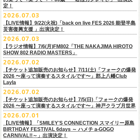
また払い戻しのご希望の方は、大変お手数ですが、来月8月末までに、
定！
福島県公演
・ファンクラブ優先でご購入の方は ヤングフラワーズ
開場15:30 開演16:00
2026.07.03
flocommail@youngflowers.jp まで
↓
【LIVE情報】9/22(火祝)「back on live FES 2026 能登半島
・プレイガイドでご購入の方は flowerotegami@gmail.com まで
災害復興支援 」出演決定！
◎フラワーカンパニーズ 「フラカンのクアトロツアー
ご連絡いただきますようお願い致します。
＜振替日程＞
2026.07.03
2026」
◎チャリティーグッズ「思いのチャーム」（*リフレクターチャーム）
ご来場くださる皆様はどうぞお気をつけて会場までいらしてください。
【ラジオ情報】7/6(月)FM802「THE NAKAJIMA HIROTO
■2026年12月18日（金） 鶴 5周⽬の47都道府県ツアー「鶴フェスへの
価格：各600円（税込）
11月1日、2日に@Zepp DiverCity Tokyoで開催されるSHELTER35周年を
SHOW 802 RADIO MASTERS」
道」福島県公演
・10/10(土)渋谷クラブクアトロ OPEN 16:15 START 17:00 問：ネ
カラー：白、緑、赤オレンジ
締めくくるファイナル2DAYSイベント「SHELTER 35th Anniversary
フラワーカンパニーズ メンバー、スタッフ一同
2026.07.02
開場18:30 開演19:00
クストロード
Finale ” ZeppがSHELTERになります ” 」のDAY2にフラワーカンパニーズ
■7月6日(月)14:00〜17:51 FM802「THE NAKAJIMA HIROTO SHOW 802
会場：福島県・OUTLINE 出演：鶴 / フラワーカンパニーズ
チケットぴあ
【チケット追加販売のお知らせ】7/11(土)「フォークの爆発
の出演が決定！
RADIO MASTERS」
9/19(土)開催「いしがきMUSIC FESTIVAL2026」に出演決定！
※開場開演時間が変更になります。ご注意ください。
イープラス
2026 〜座って演奏するスタイルです〜」郡上八幡Club
SHELTER35周年を締めくくるファイナルをサバシスターと一緒にお祝い
＊鈴木圭介、グレートマエカワ 生出演(17:00台出演予定）
今年はマチナカステージにてアコースティックライブの出演となりま
詳細：
https://afrock.jp/live/
21483/
ローチケ
Layla
させていただきます！
https://funky802.com/masters/
す。
2026.07.02
8/1(土)12:00よりチケット一般発売スタート！
・10/24(土)広島クラブクアトロ OPEN 16:15 START 17:00 問：キ
◎「SHELTER 35th Anniversary Finale ” ZeppがSHELTERになります ”
【チケット追加販売のお知らせ】7/5(日)「フォークの爆発
お待ちしております！
ーーーーーーーーーーー
ャンディー・プロモーション
DAY2」
2026 〜座って演奏するスタイルです〜」神戸クラブ月世界
＊振替公演にご来場が難しい方へ以下払い戻しのご案内です。
チケットぴあ
日時：2026年11月2日(月)
2026.07.01
◎「いしがきMUSIC FESTIVAL2026」
イープラス
会場：Zepp DiverCity Tokyo
日程：2026年9月19日(土)
【LIVE情報】「SMILEY’S CONNECTION スマイリー原島
ローチケ
＜払い戻し期間＞
出演：サバシスター、フラワーカンパニーズ
BIRTHDAY FESTIVAL 6days ～ ハメチ a-GOGO
会場：岩手県盛岡市盛岡城跡公園を中心に開催
チケット料金：オールスタンディング：¥3,935、２Ｆ指定：¥3,935 ※
7月13日 10:00～7月27日 23:59
◎「Handmade Rockふきん」
CARNIVAL!!～」出演決定！
チケット発売日：8月1日(土)12:00
・10/25(日)梅田クラブクアトロ OPEN 15:15 START 16:00 問：清
ドリンク代別 ※未就学児入場不可
価格：￥1,200(税込）
※TSURUKAI先行、
その他プレイガイドなどで4月19日福島公演のご購入