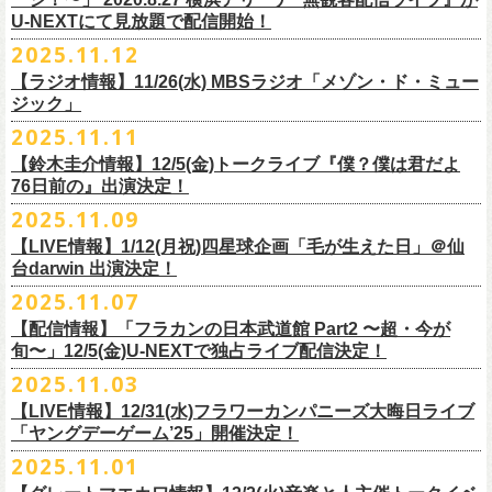
【当日】￥4500 (+2D)
1-4）
3日目12/28(日)、”年忘れ‼ レディクレSP 第3夜『レディクレ初参！フラ
U-NEXTにて見放題で配信開始！
12/21(日)、22(火)に開催するフラワーカンパニーズ ワンマンツアー「フ
【ホスト】MANABE “MR.PAN” TAKA SHI (THE NEATBEATS)／OKUNO
開催時間及び入場料：
カンとスキマのスペシャルバンド＜ザ・
ライターズ＞ ！』”と題し、スペ
ラカンのチョイナチョイナ’25/’26」の京都公演であり、年末恒例
磔
磔
2デ
2025.11.12
SHIN YA (SOUL FLOWER UNION)
2月6日（金）16:00～22:00, 前売り900円 当日1,200円
シャルなステージをお届けします！
イズの生配信が決定！
【ラジオ情報】11/26(水) MBSラジオ「メゾン・ド・ミュー
【お客様】増子直純 (怒髪天)／グレートマエカワ (フラワーカンパニーズ)
2月7日（土）11:00～21:00, 前売り1,200円 当日1,500円
どうぞお楽しみに〜
ジック」
【チケット発売】イープラス
2月8日（日）11:00～19:00, 前売り1,100円 当日1,400円
毎年恒例、ほぼ被りなしの京都磔磔2days、
お得になる2days通し視聴チ
鈴木圭介57歳の誕生日に恵比寿
LIQUIDROOMNにてワンマンライブ開催
2025.11.11
【イープラスURL】
https://eplus.jp/sf/detail/4446640001-P0030001
◎「FM802 ROCK FESTIVAL RADIO CRAZY 2025」
ケットの販売もあり！
■11月26日(水)深夜25:30〜 MBSラジオ「メゾン・ド・ミュージック」
決定！
【チケット発売日】12/6 10:00〜
【鈴木圭介情報】12/5(金)トークライブ『僕？僕は君だよ
チケット：
https://eplus.jp/sf/
detail/4430060001-P0030001
LIVE HOUSE Antenna -BEYOND ZERO Garage-
アーカイブ視聴も両日12/30(火)23:59まで可能です（
チケットのご購入は
＊鈴木圭介、グレートマエカワが11月の４週目パーソナリティを担当
76日前の』出演決定！
＊椅子席となります
12月28日(日)16:35〜 -
同日19:00まで）。
https://www.mbs1179.com/mm/
◎フラワーカンパニーズ・ワンマンライヴ
「フラカンの日本武道館 Part2 〜超・今が旬〜」の映像作品が
出店ビール会社：
年忘れ‼ レディクレSP 第3夜
2025.11.09
〜鈴木圭介誕生日「初めまして、57歳」〜
12/5(金)19:00よりU-NEXTにて配信されることを記念して、過去のライブ
渥美半島醸造
『レディクレ初参！フラカンとスキマのスペシャルバンド＜ザ・
ライタ
視聴チケット発売スタート！
【LIVE情報】1/12(月祝)四星球企画「毛が生えた日」＠仙
日時：2026年4月30日(木) 開場18:15／開園19:00
映像４作品が同じくU-NEXTで配信決定！
ISEKADO
ーズ＞ ！』
どうぞ、お楽しみに！
台darwin 出演決定！
会場：恵比寿
LIQUIDROOM
West Coast Brewing
出演：ザ・ライターズ（フラワーカンパニーズ＋スキマスイッチ）
チケット料金：前売り¥5,700(税込/整理番号付/ドリンク代別途要) *記念バ
2025.11.07
先日配信された「フラカンの横浜アリーナ -リモートライヴ編- 〜生き続
OGA BREWING
イベントオフィシャルサイト：
https://radiocrazy.fm/
◎フラワーカンパニーズ ワンマンツアー「フラカンのチョイナチョイ
ッヂ付
けてる事は最大のメッセージ！〜」 2020.8.27 横浜アリーナ *無観客配信
【配信情報】「フラカンの日本武道館 Part2 〜超・今が
オラホビール
「フラカンの日本武道館 Part2 〜超・今が旬〜」の映像作品が
ナ’25/’26」
JUN SKY WALKER(S) TOUR 2026 “READH TO GO”の対バンシリーズ＜
一般チケット発売日：2026年3月15日(日)10:00
旬〜」12/5(金)U-NEXTで独占ライブ配信決定！
ライブに続く第2弾として、
「フラカンの日本武道館 Part2 〜超・今が旬〜」の映像作品が
Kakegawa Farm Brewing
12/5(金)19:00よりU-NEXTにて配信されることを記念して、
過去のライブ
12月21日(日) 開場15:30/開演16:00 〜竹安56〜 ＊会場チケット完売
狼煙上がる時＞7/12(日)名古屋公演にフラワーカンパニーズの出演が決定
ネクストロード 03-5114-7444（平日14:00〜18:00）
本日11月27日(木)正午より『フラワーカンパニーズ「ゾロ目だョ全員集
12/5(金)19:00よりU-NEXTにて配信されることを記念して、過去のライブ
2025.11.03
KANKIKU BREWERY
映像４作品が同じくU-NEXTで配信決定！
12月22日(月) 開場18:30/開演19:00 フラカンのロックンロール大会 ＊
しました！
合!〜フラカン33年、野音99年〜」2022.9.23 日比谷野外大音楽堂』の配
映像４作品が同じくU-NEXTで配信決定！
京都醸造
会場チケット(5,200円) 残り僅か
【LIVE情報】12/31(水)フラワーカンパニーズ大晦日ライブ
信が開始しました！
CRAFT
BANK
第1弾として、本日11月20日(木)正午より『「フラカンの横浜アリーナ -リ
「ヤングデーゲーム’25」開催決定！
＊生配信詳細
◎JUN SKY WALKER(S) TOUR 2026 ”READH TO GO”＜狼煙上がる時＞
U-NEXT月額会員の方は、追加料金なくお楽しみいただけます。
先日配信された「フラカンの横浜アリーナ -リモートライヴ編- 〜生き続
CRAFT
BEER BASE
モートライヴ編- 〜生き続けてる事は最大のメッセージ！〜」
＜アーカイブ視聴期間：〜2025/12/30(火)23:59まで（※
2日間共通 ）＞
日時：2026年7月12日(日) 開場16:45/開演17:30
2025.11.01
けてる事は最大のメッセージ！〜」 2020.8.27 横浜アリーナ *無観客配信
CRAFTROCK BREWING
2020.8.27 横浜アリーナ *無観客配信ライブ』の配信が開始しました！
視聴チケット料金：
会場：名古屋Ellectric Lady Land