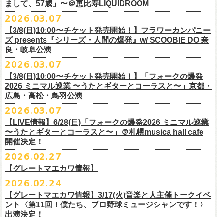
フラワーカンパニーズ presents「DRAGON DELUXE 2026」開催決定！
まして、57歳」〜＠恵比寿LIQUIDROOM
＊ライブハウス会場限定店頭先行：4/4(土) 12:00〜19:00
のみ
チケット料金：前売 ¥4,500(税込/ドリンク代別）
7月8月に開催するフラワーカンパニーズのアコースティック企画「フォ
・石巻 BLUE RESISTANCE店頭
2026.03.07
会場：国営みちのく杜の湖畔公園 北地区 エコキャンプみちのく
一般チケット発売日：4/25(土) 10:00
「DRAGON DELUXE」は、“名古屋のロックシーン活性化”、“
デビューか
ークの爆発2026 〜座って演奏するスタイルです〜」の一般チケット発売
〒986-0824 宮城県石巻市立町１丁目１－２－１
７
HP：
https://arabaki.com/
▼OFFICIAL HP先行
【3/8(日)10:00〜チケット発売開始！】フラワーカンパニー
5月23日(土)、24日(日)＠東京・錦糸公園で行われる「ニクオン2026」に
ら応援してくれている名古屋の皆さんへの恩返し”、“
名古屋への郷土愛”の
が3/28(土)10:00よりスタート！
*注意事項
【受付期間】4/4(土) 10:00 ～ 4/12(日) 23:59
ズ presents『シリーズ・人間の爆発』w/ SCOOBIE DO 奈
フラワーカンパニーズの出演が決定！
3つをテーマに掲げ、2012年より地元・
名古屋で開催しているフラワーカ
また、先日追加発表いたしました「フォークの爆発2026 ミニマル巡業 〜
東北地方在住者のみの先着販売となります
[GTR祭’26 SPECIAL BAND]
【当落・入金期間】4/15(水) 13:00 ～ 4/19(日) 21:00
良・岐阜公演
フラカンの出演はいずれか1日となります。
ンパニーズの主催イベント。
うたとギターとコーラスと〜」6/28(日)＠札幌musica hall cafeのチケット
１人１枚のみ購入可能
＊The Birthday (クハラカズユキ, ヒライハルキ, フジイケンジ)
【受付URL】
https://eplus.jp/g-freakfactory/
2026.03.07
THE BOYS&GIRLS 15th ANNIVERSARY TOUR《GO AHEAD 2026》に
も同じく3/28(土)10:00よりスタート！
住所記載の身分証確認持参の上、
それぞれのライブハウス店頭にて販売
＊ Paledusk
————————————————
フラワーカンパニーズの出演が決定！
◎「ニクオン2026」
【3/8(日)10:00〜チケット発売開始！】「フォークの爆発
15回目となる今年は初のアコースティックセットスタイル”
フォークの爆
します
・Kyeboad：高野勲
○枚数制限：お一人様2枚まで
7月23日(木)＠八王子RIPS にて、15周年お祝いさせていただきます！
日時：2026年5月23日(土)、24日(日) 11:00〜19:00 ※フラワーカンパ
2026 ミニマル巡業 〜うたとギターとコーラスと〜」京都・
発編”で開催！
購入は現金のみとなります
[GUEST GUITAR ＆ VOCALS]
○3歳以上のお客様はチケットが必要。「3歳未満のお子様」は保護者と一
ニーズの出演はいずれか1日
広島・高松・鳥羽公演
ゲストにお招きするのは、YO-KING、そしてヒグチアイ！
◎「フォークの爆発2026 〜座って演奏するスタイルです〜」
転売は固く禁止とさせていただきます
・うつみようこ
緒の場合は保護者1名につき1名まで入場無料。（保護者1名、「3歳未満
◎THE BOYS&GIRLS 15th ANNIVERSARY TOUR《GO AHEAD 2026》
会場：錦糸公園（東京都墨田区錦糸4-15-1）
2026.03.07
素敵な弾き語りをしてくださるお二人と共に、
贅沢な1日をお届けしま
7/4(土)岡山・倉敷新渓園敬倹堂 16:30/17:00 問：キャンディープロモ
公演当日も身分証を確認させて頂きます（U-22割も同様）
・菅原卓郎(9mm Parabellum Bullet)
のお子様」2名の場合は入場不可。）
日時：2026年7月23日(木) OPEN 18:30 / START 19:00
出演：フラワーカンパニーズ、勝手にしやがれ、馬場俊英、
松室政哉、
す。
ーション岡山
当日11:30〜整列開始いたします
【LIVE情報】6/28(日)「フォークの爆発2026 ミニマル巡業
・曽我部恵一
○今回のイベントに関しては、電子チケットまたは紙チケットとさせて頂
会場：八王子RIPS
ジャンクフジヤマ、THESE THREE WORDS、Ally CARAVAN、the
7/5(日)兵庫・神戸クラブ月世界 15:30/16:00 問：清水音泉
〜うたとギターとコーラスと〜」＠札幌musica hall cafe
近隣のご迷惑になるためそれ以前のお並びは禁止とさせていただき
ます
・竹安堅一(フラワーカンパニーズ)
きます。
出演：THE BOYS&GIRLS、フラワーカンパニーズ
Tiger、island etc.、BOΦGY 他
◎フラワーカンパニーズ presents 「DRAGON DELUXE 2026 〜フォーク
開催決定！
7/11(土)岐阜・郡上八幡Club Layla 16:30/17:00 問：クラブレイラ
その他詳細：
https://www.gip-web.co.jp/schedule/detail/8491#13568
・TAKUMA(10-FEET)
————————————————
チケット料金：5,000円/10代割：¥4,000 （税込/ドリンク代別)
入場/観覧：無料/オールスタンディング
の爆発編〜」
7/19(日)東京・有楽町I’M A SHOW 15:15/16:00 問：ネクストロード
問い合わせ：
2026.02.27
G.I.P.
https://www.gip-web.co.jp/t/info
・Duran
問い合わせ：
https://info.diskgarage.com/
その他詳細：
https://www.theboysandgirls.net/goahead26
アクセス：JR総武線「錦糸町駅」北口より徒歩3分、
東京メトロ半蔵門線
日時：2026年8月30日(日) 開場16:30 開演17:00
4/30(木)鈴木圭介57歳の誕生日に恵比寿
LIQUIDROOMNにてワンマンライ
8/1(土)福岡・門司BRICK HALL 16:30/17:00 問：ブリックホール
・TOSHI-LOW (OAU/BRAHMAN/the LOW-ATUS)
【グレートマエカワ情報】
「錦糸町駅」4番出口すぐ
会場：愛知＠名古屋 DIAMOND HALL
ブ、本日より一般チケットの発売がスタート！
8/2(日)福岡・門司BRICK HALL 15:30/16:00 問：ブリックホール
＊宮古公演
&KOHKI(OAU/BRAHMAN)
肉ハジケテ、音シタタル。 フードフェスと音楽フェスのコラボイベント
2026.02.24
出演：フラワーカンパニーズ（*アコースティックSET）、
YO-KING、ヒ
チケット料金：5,500円（税込/整理番号付/ドリンク代別）
日時：2026年7月26日(日) 開場 17:30 / 開演 18:00
・布袋寅泰
「ニクオン2026」
今年も開催！
5/4(月祝)5/5(火祝)＠大阪・泉大津フェニックスで開催される
グチアイ
【グレートマエカワ情報】3/17(火)音楽と人主催トークイベ
※7/4＠倉敷はドリンク代なし、7/19＠東京は全席指定
会場：岩手・カウンターアクション宮古
・ホリエアツシ(ストレイテナー)
墨田区を中心とした人気飲食店約20店舗が自慢の肉料理を披露。
ステー
「OTODAMA’26」にフラワーカンパニーズの出演が決定！
6月20日(土)、21日(日)に渋谷のライブハウスで開催される『YATSUI
チケット料金：前売 ¥5,500（税込/椅子席/整理番号付/ドリンク代別途
ント〈第11回！僕たち、プロ野球ミュージシャンです！〉
◎フラワーカンパニーズ・ワンマンライヴ
※高校生以下は当日¥2,000キャッシュバック（
当日年齢を証明できるも
出演：サンボマスター、フラワーカンパニーズ
・松尾レミ(GLIM SPANKY)
ジでは今年も極上のライブをお届け。
フラワーカンパニーズは5月5日(火祝)、10:00開場後の朝イチ！源泉テン
FESTIVAL! 2025』にフラワーカンパニーズの出演が決定！
出演決定！
要）
〜鈴木圭介誕生日「初めまして、57歳」〜
の（学生証、保険証など）
のご提示が必要となります）