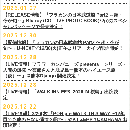
※販売ページは、2月21日0時以降に表示されます。ご了承ください。
S ： 身丈66cm / 身幅55cm / 肩幅52cm / 袖丈21cm
6/11(木)香川・高松燦庫(sanko) 18:30/19:00 問：燦庫-
問い合わせ：
G.I.P.
https://www.gip-web.co.jp/t/info
本とコーラスと小
2026.01.07
物の楽器などで構成するライヴ』です
M ： 身丈70cm / 身幅58cm / 肩幅55cm / 袖丈23cm
◎STUDIO 841 PRESENTS LIVE 2026-1「前ベン」
SANKO-/TOONICE
・5月31日(日) 開場 15:30 / 開演 16:00
日時：6/28(日) 開場15:30/開演16:00
注意事項
L ： 身丈74cm / 身幅61cm / 肩幅58cm / 袖丈25cm
【RELEASE情報】『フラカンの日本武道館 Part2 ～超・
【公演日】2026/2/7 (土)
6/13(土)三重・鳥羽水族館 18:15/18:45 問：ネクストロード
ーーーーーーーーーーーーーー
4月5日(日) 友部正人さんとの２マンライブ＠熊本Djangoの一般発売日に
会場：岐阜柳ヶ瀬ANTS
会場：札幌musica hall cafe
※営利目的のチケットの転売は固くお断り致します。転売チケットは入
XL ： 身丈78cm / 身幅64cm / 肩幅61cm / 袖丈27cm
今が旬～』Blu-ray+CD+LIVE PHOTO BOOK(72p)のスペシ
【開場/開演】16:30/17:00
チケット料金：4,800円（税込/整理番号付/ドリンク代別）
＊【オフィシャルサイト先行】
つきまして、
出演：フラワーカンパニーズ/SCOOBIE DO
チケット料金：4,800円（税込/整理番号付/ドリンク代別）
場をお断りする場合もあり
ャルパッケージで発売決定！
※上記サイズはあくまでも目安の寸法です
【会場】スタジオ841 埼玉県大里郡寄居町寄居1010
※6/13＠鳥羽はドリンク代なし
受付期間：
4/4(
土
)21:00
～
4/30(
木
)23:
59
◎「オクノマサヒコ Japan Tour2026初夏の陣〜奥野還暦イヤー記念
当初2月7日(土)でご案内しておりましたが、諸事情により、
チケット料金：前売り¥5.200(税込/D別/整理番号付)
※高校生以下は当日¥2,000キャッシュバック（
当日年齢を証明できるも
ますのでご注意ください。
2025.12.30
【出演】湯川トーベン、グレートマエカワ
※高校生以下は当日¥2,000キャッシュバック（
当日年齢を証明できるも
受付
URL
：
‘
https://eplus.jp/
sambomaster/
祭〜」
2月11日(水祝)からの発売に変更となりました。
一般チケット発売日：2026年3月8日(日)
の（学生証、保険証など）
のご提示が必要となります）
※撮影・録音・録画などは禁止とさせていただきます。また開場時のご
【チャージ】￥4,000
【配信情報】「フラカンの日本武道館 Part2 〜超・今が
の（学生証、保険証など）
のご提示が必要となります）
枚数制限
ご予定していただいた皆さまにはご迷惑おかけしますが、何卒宜しくお
プレイガイド：
一般チケット発売日：3月28日(土)
自分の席以外の席取りは
【予約】
旬〜」U-NEXTで12/30(火)正午よりアーカイブ配信開始！
一般チケット発売日：3月8日(日)10:00
・ライブハウス公演：お
1
人様
1
公演につき
1
枚まで
＊5/15(金)大阪ムジカジャポニカ
願い致します。
イープラス
お問い合わせ : 浮雲社中
contact@ml.ukigmo.org
ご遠慮ください。
https://www.facebook.com/p/%E3%82%B9%E3%82%BF%E3%82%B8%
プレイガイドなど詳細はライブページにてご確認ください
当落結果：
2025.12.28
5/2(
土
)13:00
予定
DJ&LIVE オクノマサヒコ
2024年9月に荻窪TOP BEAT CLUBでフラワーカンパニーズ＆うつみよう
問い合わせ：柳ヶ瀬アンツ
http://www.
ants69.com/information.html
※マスクの着用は任意となりますが、過度な発声や他のお客様のご迷惑
E3%82%AA%EF%BC%98%EF%BC%94%EF%BC%91-
https://flowercompanyz.com/live/2026/01/30/8956
入金期限：
5/4(
月
)21:00
(奥野真哉、グレートマエカワ)
◎フラワーカンパニーズ presents 「シリーズ・人間の爆発 〜
友部
さん
と
こ＆YOKOLOCO BAND合同企画として初開催、昨年は毎年恒例のフラワ
となる声量はお控えく
【LIVE情報】フラワーカンパニーズ presents「シリーズ・
61550212223544/
発券開始日：各公演日
10
日前～
ゲストDJ:45CLUB（mic&VITON6969）
鹿児島ー熊本のハイエース旅〜」
ーカンパニーズ主催イベント「DRAGON DELUXE」の特別編として11月
人間の爆発 〜友部さんと鹿児島ー熊本のハイエース旅
ださい。
＊追加された6/28(日)札幌公演は3/28(土)からの発売になります
ーーーーーーーーーーーーーー
18:00〜
日時：2026年4月5日(日) 開場14:30 開演15:00
（仮）〜」＠熊本Django 開催決定！
に名古屋DIAMOND HALで行ったスペシャル企画「俺たちのザ・ベストテ
※飲食を伴うイベントのため、公演当日、体調不良や発熱症状のある方
¥3,000(ドリンク別)
会場：熊本Django
ン」。
は、来場をご遠慮いただ
2025.12.28
◎「まいう〜ロックフェス2026」
6/28(日) 札幌musica hall cafe 開場15:30/開演16:00 問：浮雲社中
整理番号あり
出演：フラワーカンパニーズ、
友部
正人
1978年〜1989年まで放送されていた伝説の歌番組【ザ・ベストテン】の
きますようお願いいたします。
【LIVE情報】「WALK INN FES! 2026 IN 桜島」出演決
【公演日】2026/2/10 (火)
チケット料金：4,800円（税込/整理番号付/ドリンク代別）
U25(25歳以下〜入場ラスト・要証明)¥2,000(D別）
チケット料金：5200円（税込/ドリンク代別/整理番号付）
トリビュート企画として、誰もが口ずさめる当時ヒットした歌謡曲のみ
※ミュージシャンによるトークイベントですが、音楽の話は一切いたし
定！
【開場/開演】18:30/19:00
※高校生以下は当日¥2,000キャッシュバック（
当日年齢を証明できるも
2/28 19時よりこちらのフォームで予約開始！
一般チケット発売日：2026年2月11日(水祝)10:00
で全て構成するカヴァーライヴとなる今企画。同時代に音楽に目覚めた
ませんのでご了承ください。
2025.12.22
【会場】荻窪 TOP BEAT CLUB
の（学生証、保険証など）
のご提示が必要となります）一般チケット一
https://musicaja.info/11920
釜石市民ホール TETTOで開催される「Mobstyles presents
プレイガイド：イープラス
バンドマンたちが数々の昭和歌謡曲へのリスペクトを全身全霊でぶつけ
【出演】オーバーオールズ（石塚英彦、三宅伸治、グレートマエカワ、
般チケット発売日：3月28日(土)10:00
【LIVE情報】3/26(木)「PON pre WALK THIS WAY〜12年
KOKOKARA」にフラワーカンパニーズの出演が決定！
問い合わせ：熊本Django
る、そのスペシャルなステージの噂は各所に拡がり、次回への熱望の声
公演に関するお問い合わせ 新宿ロフトプラスワン 03-3205-6864
石塚幸作）／GSK／どんぐりパワーズ／工膝わたる（THE NUGGETS）
目でも終わらない青春の歌〜」＠KT ZEPP YOKOHAMA 出
フラワーカンパニーズのアコースティック企画「
フォークの爆発2026」
＊5/16(土)広島bar edge
本日よりオフィシャル先行の受付もスタート！
を受け、「俺たちのザ・ベストテン2026」の開催が決定！
主催：音楽と人編集部 https://ongakutohito.com/
【前売】￥5,000 ( +1D)
演決定！
の開催が決定！
DJ&LIVE オクノマサヒコ
東日本大震災から15年、新たなスタートを応援するイベント、ぜひお待
トークイベント〈第11回！ 僕たち、プロ野球大好きミュージシャンで