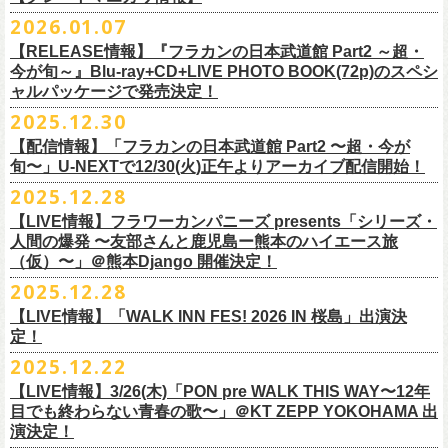
※販売ページは、2月21日0時以降に表示されます。ご了承ください。
S ： 身丈66cm / 身幅55cm / 肩幅52cm / 袖丈21cm
6/11(木)香川・高松燦庫(sanko) 18:30/19:00 問：燦庫-
問い合わせ：
G.I.P.
https://www.gip-web.co.jp/t/info
本とコーラスと小
2026.01.07
物の楽器などで構成するライヴ』です
M ： 身丈70cm / 身幅58cm / 肩幅55cm / 袖丈23cm
◎STUDIO 841 PRESENTS LIVE 2026-1「前ベン」
SANKO-/TOONICE
・5月31日(日) 開場 15:30 / 開演 16:00
日時：6/28(日) 開場15:30/開演16:00
注意事項
L ： 身丈74cm / 身幅61cm / 肩幅58cm / 袖丈25cm
【RELEASE情報】『フラカンの日本武道館 Part2 ～超・
【公演日】2026/2/7 (土)
6/13(土)三重・鳥羽水族館 18:15/18:45 問：ネクストロード
ーーーーーーーーーーーーーー
4月5日(日) 友部正人さんとの２マンライブ＠熊本Djangoの一般発売日に
会場：岐阜柳ヶ瀬ANTS
会場：札幌musica hall cafe
※営利目的のチケットの転売は固くお断り致します。転売チケットは入
XL ： 身丈78cm / 身幅64cm / 肩幅61cm / 袖丈27cm
今が旬～』Blu-ray+CD+LIVE PHOTO BOOK(72p)のスペシ
【開場/開演】16:30/17:00
チケット料金：4,800円（税込/整理番号付/ドリンク代別）
＊【オフィシャルサイト先行】
つきまして、
出演：フラワーカンパニーズ/SCOOBIE DO
チケット料金：4,800円（税込/整理番号付/ドリンク代別）
場をお断りする場合もあり
ャルパッケージで発売決定！
※上記サイズはあくまでも目安の寸法です
【会場】スタジオ841 埼玉県大里郡寄居町寄居1010
※6/13＠鳥羽はドリンク代なし
受付期間：
4/4(
土
)21:00
～
4/30(
木
)23:
59
◎「オクノマサヒコ Japan Tour2026初夏の陣〜奥野還暦イヤー記念
当初2月7日(土)でご案内しておりましたが、諸事情により、
チケット料金：前売り¥5.200(税込/D別/整理番号付)
※高校生以下は当日¥2,000キャッシュバック（
当日年齢を証明できるも
ますのでご注意ください。
2025.12.30
【出演】湯川トーベン、グレートマエカワ
※高校生以下は当日¥2,000キャッシュバック（
当日年齢を証明できるも
受付
URL
：
‘
https://eplus.jp/
sambomaster/
祭〜」
2月11日(水祝)からの発売に変更となりました。
一般チケット発売日：2026年3月8日(日)
の（学生証、保険証など）
のご提示が必要となります）
※撮影・録音・録画などは禁止とさせていただきます。また開場時のご
【チャージ】￥4,000
【配信情報】「フラカンの日本武道館 Part2 〜超・今が
の（学生証、保険証など）
のご提示が必要となります）
枚数制限
ご予定していただいた皆さまにはご迷惑おかけしますが、何卒宜しくお
プレイガイド：
一般チケット発売日：3月28日(土)
自分の席以外の席取りは
【予約】
旬〜」U-NEXTで12/30(火)正午よりアーカイブ配信開始！
一般チケット発売日：3月8日(日)10:00
・ライブハウス公演：お
1
人様
1
公演につき
1
枚まで
＊5/15(金)大阪ムジカジャポニカ
願い致します。
イープラス
お問い合わせ : 浮雲社中
contact@ml.ukigmo.org
ご遠慮ください。
https://www.facebook.com/p/%E3%82%B9%E3%82%BF%E3%82%B8%
プレイガイドなど詳細はライブページにてご確認ください
当落結果：
2025.12.28
5/2(
土
)13:00
予定
DJ&LIVE オクノマサヒコ
2024年9月に荻窪TOP BEAT CLUBでフラワーカンパニーズ＆うつみよう
問い合わせ：柳ヶ瀬アンツ
http://www.
ants69.com/information.html
※マスクの着用は任意となりますが、過度な発声や他のお客様のご迷惑
E3%82%AA%EF%BC%98%EF%BC%94%EF%BC%91-
https://flowercompanyz.com/live/2026/01/30/8956
入金期限：
5/4(
月
)21:00
(奥野真哉、グレートマエカワ)
◎フラワーカンパニーズ presents 「シリーズ・人間の爆発 〜
友部
さん
と
こ＆YOKOLOCO BAND合同企画として初開催、昨年は毎年恒例のフラワ
となる声量はお控えく
【LIVE情報】フラワーカンパニーズ presents「シリーズ・
61550212223544/
発券開始日：各公演日
10
日前～
ゲストDJ:45CLUB（mic&VITON6969）
鹿児島ー熊本のハイエース旅〜」
ーカンパニーズ主催イベント「DRAGON DELUXE」の特別編として11月
人間の爆発 〜友部さんと鹿児島ー熊本のハイエース旅
ださい。
＊追加された6/28(日)札幌公演は3/28(土)からの発売になります
ーーーーーーーーーーーーーー
18:00〜
日時：2026年4月5日(日) 開場14:30 開演15:00
（仮）〜」＠熊本Django 開催決定！
に名古屋DIAMOND HALで行ったスペシャル企画「俺たちのザ・ベストテ
※飲食を伴うイベントのため、公演当日、体調不良や発熱症状のある方
¥3,000(ドリンク別)
会場：熊本Django
ン」。
は、来場をご遠慮いただ
2025.12.28
◎「まいう〜ロックフェス2026」
6/28(日) 札幌musica hall cafe 開場15:30/開演16:00 問：浮雲社中
整理番号あり
出演：フラワーカンパニーズ、
友部
正人
1978年〜1989年まで放送されていた伝説の歌番組【ザ・ベストテン】の
きますようお願いいたします。
【LIVE情報】「WALK INN FES! 2026 IN 桜島」出演決
【公演日】2026/2/10 (火)
チケット料金：4,800円（税込/整理番号付/ドリンク代別）
U25(25歳以下〜入場ラスト・要証明)¥2,000(D別）
チケット料金：5200円（税込/ドリンク代別/整理番号付）
トリビュート企画として、誰もが口ずさめる当時ヒットした歌謡曲のみ
※ミュージシャンによるトークイベントですが、音楽の話は一切いたし
定！
【開場/開演】18:30/19:00
※高校生以下は当日¥2,000キャッシュバック（
当日年齢を証明できるも
2/28 19時よりこちらのフォームで予約開始！
一般チケット発売日：2026年2月11日(水祝)10:00
で全て構成するカヴァーライヴとなる今企画。同時代に音楽に目覚めた
ませんのでご了承ください。
2025.12.22
【会場】荻窪 TOP BEAT CLUB
の（学生証、保険証など）
のご提示が必要となります）一般チケット一
https://musicaja.info/11920
釜石市民ホール TETTOで開催される「Mobstyles presents
プレイガイド：イープラス
バンドマンたちが数々の昭和歌謡曲へのリスペクトを全身全霊でぶつけ
【出演】オーバーオールズ（石塚英彦、三宅伸治、グレートマエカワ、
般チケット発売日：3月28日(土)10:00
【LIVE情報】3/26(木)「PON pre WALK THIS WAY〜12年
KOKOKARA」にフラワーカンパニーズの出演が決定！
問い合わせ：熊本Django
る、そのスペシャルなステージの噂は各所に拡がり、次回への熱望の声
公演に関するお問い合わせ 新宿ロフトプラスワン 03-3205-6864
石塚幸作）／GSK／どんぐりパワーズ／工膝わたる（THE NUGGETS）
目でも終わらない青春の歌〜」＠KT ZEPP YOKOHAMA 出
フラワーカンパニーズのアコースティック企画「
フォークの爆発2026」
＊5/16(土)広島bar edge
本日よりオフィシャル先行の受付もスタート！
を受け、「俺たちのザ・ベストテン2026」の開催が決定！
主催：音楽と人編集部 https://ongakutohito.com/
【前売】￥5,000 ( +1D)
演決定！
の開催が決定！
DJ&LIVE オクノマサヒコ
東日本大震災から15年、新たなスタートを応援するイベント、ぜひお待
トークイベント〈第11回！ 僕たち、プロ野球大好きミュージシャンで