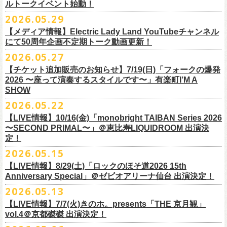
ルトークイベント始動！
素材 ： 綿100％
ローソン、
ミニストップ店舗にて直接払い戻しをさせていただきます。
＜オフィシャル抽選先行＞ 7/13(月)12:00～7/20(月・祝)23:59まで
発売日：7月4日(土)10:00〜
・富山県民小劇場ORBIS
◎「フォークの爆発2026 〜座って演奏するスタイルです〜」
サイズ：S / M / L / XL
ローソンで発券された⽅はローソンへ、
2026.05.29
ミニストップで発券された⽅は
https://
l-tike.com/st1/okuno1202-
1/
プレイガイド：イープラス
https://eplus.jp/sf/detail/
0039320001-
・バール・デ・美富味
7/5(日)兵庫・神戸クラブ月世界 開場15:30/開演16:00
＜製品サイズ＞
ミニストップへお⼿持ちの未使⽤
チケットをお持ちの上、ご来店くださ
他詳細はイベント公式サイトへ →
https://
breast.co.jp/okuno60th/
P0030682P021001?P1=
1221
【メディア情報】Electric Lady Land YouTubeチャンネル
・マリエ6F芝生広場
追加チケット＞2F立ち見席 ￥5,500（税込/ドリンク代別）
S ： 身丈66cm / 身幅55cm / 肩幅52cm / 袖丈21cm
い。実際の払戻⼿
順につきましては、下記URLをご確認ください。
ネクストロード 03-5114-7444（平日14～18時）
https://nextroad-
にて50周年企画不定期トーク動画更新！
・富山駅構内自由通路
＊ステージ上からの眺めになります
M ： 身丈70cm / 身幅58cm / 肩幅55cm / 袖丈23cm
https://l-tike.com/oc/lt/
haraimodoshi/
p.com/
contact/
チケット発売：7月6日 12時～
2026.05.27
＊自由席の方ご入場後、開演10分前のご案内を予定しています
L ： 身丈74cm / 身幅61cm / 肩幅58cm / 袖丈25cm
(注1)チケットの半券がもぎられているものについては、ご返⾦
対応を致
2027年にオープン50周年を迎える名古屋のライブハウスElectric Lady
プレイガイド：e-plus(イープラス)
発売日：7月2日(木)17:00〜
【チケット追加販売のお知らせ】7/19(日)「フォークの爆発
XL ： 身丈78cm / 身幅64cm / 肩幅61cm / 袖丈27cm
しかねます。
Land（通称E.L.L）でぴあ中部×フラワーカンパニーズの合同企画のトー
https://eplus.jp/sf/detail/
4562600001-P0030001
プレイガイド：イープラス
https://eplus.jp/sf/detail/0039320001-
2026 〜座って演奏するスタイルです〜」有楽町I’M A
※上記サイズはあくまでも目安の寸法です
(注2)チケット代以外の外⼿数料(配送⼿数料は除く)の返⾦
については、
クイベントシリーズ、vol.1の開催が8月31日(月)に決定！
フェスHP:
backonlivefes.com
SHOW
P0030685P021001?P1=1221
「フォークの爆発2026 ミニマル巡業 〜うたとギターとコーラスと〜」
「各種⼿数料券」が必要となります。
払い戻しの際に忘れずお持ちくだ
問：清水音泉 06-6357-3666（平日 15:00~18:00）
福島にて開催決定！
2026.05.22
さい。もし各種⼿
数料券を紛失された場合、外⼿数料のご返⾦
は致しか
日本のロック史を彩るさまざまバンドが出演し、ライブハウスシーン黎
info@shimizuonsen.com
ねますので何卒ご了承下さい。
【LIVE情報】10/16(金)「monobright TAIBAN Series 2026
明期ならではの驚きのエピソードから、まるで都市伝説のようなとんで
◎「フォークの爆発
2026
ミニマル巡業 〜うたとギターとコーラスと〜」
〜SECOND PRIMAL〜」＠恵⽐寿LIQUIDROOM 出演決
(注3) 払い戻しには「チケット」が必要です。払い戻し手続きより先に、
も逸話まで、これまでもさまざまな伝説が語られてきたてE.L.L。
※ミニマル巡業とは『
新たな試みとして歌とアコースティックギター一
定！
チケットの発券手続きの上、
再度Loppiにて払戻しお手続きください。
来年2027年にオープン50周年を控えたE.L.Lについて、フラカン鈴木圭介
本とコーラスと小
物の楽器などで構成するライヴ』です
(注4)夜間・早朝(21時～6時頃)は防犯対策として、
レジ内の現⾦が制限さ
2026.05.15
とグレートマエカワがホスト役となり、さまざまなバンドマン、シンガ
日時：
9/21(
月祝
)
開場
15:30/
開演
16:00
れております。その為、夜間・
早朝とその直前・直後の時間帯はつり銭
ー、関係者をゲストに迎えて語り明かすトークセッションを企画。
【LIVE情報】8/29(土)「ロックのほそ道2026 15th
会場：福島
Player
’
s Cafe
2027年にオープン50周年を迎える名古屋のライブハウスElectric Lady
◎
「SMILEY’S CONNECTION スマイリー原島 BIRTHDAY FESTIVAL
が 不⾜する場合がございますので、払い戻しは夜間・
早朝を避けてお⼿
このトークシリーズでは、E.L.L.にこれまで関わってきたミュージシャ
Anniversary Special」＠ゼビオアリーナ仙台 出演決定！
チケット料金：
4,800
円（税込
/
整理番号付
/
ドリンク代別） ※高校生以下
Land（通称E.L.L）でぴあ中部×フラワーカンパニーズの合同企画のトー
6days ～ ハメチ a-GOGO CARNIVAL!!～」
続きいただきますようお願い申し上げます。
ン、関係者、そして当時はファンだった人々とともに、まもなく50年を
2026.05.13
は当日
¥2,000
キャッシュバック（
当日年齢を証明できるもの（学生証、
クイベントシリーズを開始することが決定！
＜
day
２下北沢
CLUB Que
編＞
迎えるライブハウスの、ツワモノたちの記憶を語っていきます。配信や
10月、11月と自身初となるクラブクアトロ・
ワンマンツアーも決まって
保険証など）
のご提示が必要となります）
【LIVE情報】7/7(火)きのホ。presents「THE 京月観」
9
月
3
日
(
木
)
下北沢
CLUB Que
【ローソンチケットでご購入で、電子チケットをご選択の
インタビューでは語れない、ここだけの話もたくさん披露予定。
いるフラワーカンパニーズ、
2026年を右肩上がりに盛り上げる8箇所9公
一般チケット発売日：
7
月
18
日
(
土
)
vol.4＠京都磔磔 出演決定！
日本のロック史を彩るさまざまバンドが出演し、ライブハウスシーン黎
出演：
POLYSICS
／フラワーカンパニーズ／
SCOOBIE DO
お客様】
演のツアー開催決
定！
問い合わせ：ノースロードミュージック
明期ならではの驚きのエピソードから、まるで都市伝説のようなとんで