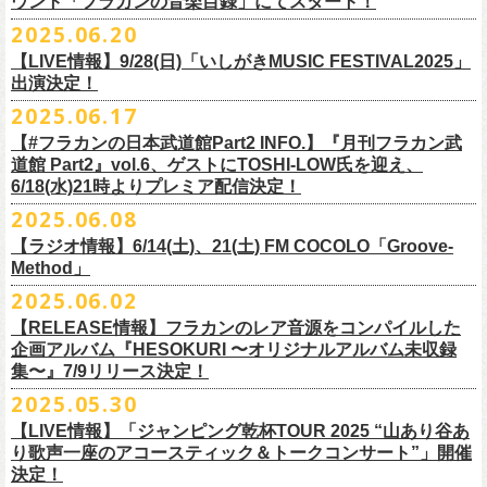
ウント「フラカンの音楽目録」にてスタート！
回ります！
2025.06.20
この度、これまでのweb shop【ニワトリ堂】サイトでの販売を終了し、
10年ぶり2回目となる日本武道館公演『フラカンの日本武道館 Part2 〜
限定的にSTORESでオープンしてきました【ニワトリ堂 2nd STORE】を
【LIVE情報】9/28(日)「いしがきMUSIC FESTIVAL2025」
武道館公演を経てさらに勢いを増してまわるフラカンの全国ツアー、
ど
超・今が旬〜』を9月20日(土)
に開催するフラワーカンパニーズが、
今年1
7/11(金)に発売される絵本『歌詞の本棚 深夜高速』の発売記念イベント
本店【ニワトリ堂】として移行、運営させていただくことになりまし
出演決定！
うぞお楽しみに！
月より月１配信のYouTube番組『月刊フラカン武道館 Part2』をスター
の開催が決定！
た。
2025.06.17
☆リリース詳細☆
ト、7回目のゲストとして、
ラッパー・シンガソングライターのNovel
◎フラワーカンパニーズ ワンマンツアー「フラカンのチョイナチョイ
フラワーカンパニーズ デジタルシングル
【#フラカンの日本武道館Part2 INFO.】『月刊フラカン武
Coreの出演が決定！
楽曲の歌詞に着目し、
気鋭のイラストレーターが自らのフィルターを通
☆フラワーカンパニーズ web shop【ニワトリ堂】
道館 Part2』vol.6、ゲストにTOSHI-LOW氏を迎え、
ナ’25/’26」
「ただいま実演中/ピュアな匂いがチョイナチョイナ」
して、
その世界観を絵本として再構築するプロジェクト、”歌詞（うた）
フラワーカンパニーズと怒髪天が出演する子供ばんどデビュー45周年祝
https://flowercompanyzinc.stores.jp/
6/18(水)21時よりプレミア配信決定！
2025年
収録曲：
番組スタート直前スペシャルのvol.0としてスキマスイッチ、
第１回目の
の本棚”。その第４弾としてフラワーカンパニーズ「深夜高速」が7/11(金)
うツアー子供ばんど「おかげさまで45周年 〜 祝！生存確認スペシャル
10月25日(土) 熊本Django 16:30/17:00
1. ただいま実演中
2025.06.08
ゲストとしてTHE COLLECTORSの加藤ひさし(vo)と古市コータロー(
g)、
に発売。
〜『弱きを助け強きを挫く』心強き後輩たちに支えられ（涙）」、
改めまして、どうぞ宜しくお願い致します。
◎「ライブでこんにちは！手ぬぐい」
◎「HESOKURIアクキー」
10月26日(日) 長崎ホンダ楽器 15:30/16:00
2. ピュアな匂いがチョイナチョイナ
第２回目にHump Back、第３回目はスターダスト☆レビューの根本要、
これを記念し、絵本の作画を担当してくださったイラストレーターの丹
【ラジオ情報】6/14(土)、21(土) FM COCOLO「Groove-
7/20(日)大阪公演のチケットが完売御礼となっていましたが、ご好評につ
価格：800円(税込)
価格：1500円(税込)
11月3日(月・祝) 渋谷duo MUSIC EXCHANGE 15:15/16:00
＊各音楽サービスにて7/16(水)よりリリース
第４回目は南海キャンディーズの山里亮太、
第５回目は筋肉少女帯の大
Method」
下京子さんと、フラワーカンパニーズ・鈴木圭介によるサイン会＋トー
きチケット若干枚数追加発売決定しました！
サイズ：75×41ｍｍ
素材 ： 綿100％
11月8日(土) 徳島club GRINDHOUSE 16:30/17:00
槻ケンヂ、
そして第６回目はBRAHMANのボーカル・TOSHI-
LOWを招き
クショーをHMV&BOOKS SHIBUYA 6F イベントスペースで開催いたし
名古屋公演も絶賛発売中！
2025.06.02
サイズ：90cm × 33cm
6/14(土)、21(土) 20:00～21:00 FM COCOLO「Groove-Method」
11月9日(日) 米子AZTiC laughs 15:30/16:00
お届けしてきた今番組（全回アーカイブ配信中）、
第7回目となる今回の
ます。
３バンド、気合いパンパンで名古屋＆大阪でお待ちしております！
【RELEASE情報】フラカンのレア音源をコンパイルした
”GROOVE”というキーワードを軸に、楽曲の”
GROOVE”
を生み出すベー
11月15日(土) 福井CHOP 16:30/17:00
ゲストは、
初対面となるBMSG所属のラッパー・シンガソングライター
企画アルバム『HESOKURI 〜オリジナルアルバム未収録
シストが語る本格的な音楽プログラム
11月16日(日) 神戸VARIT. 15:30/16:00
のNovel Coreを招聘。
集〜』7/9リリース決定！
6月後半の２週に渡り、グレートマエカワがDJを担当します
11月29日(土) 名古屋E.L.L 16:30/17:00
「深夜高速」
を始めフラカンの曲に救われ影響を受けてきたと公言し、
★鈴木圭介（著）、丹下京子（絵） 歌詞（うた）の本棚 『深夜高速』
◎子供ばんど「おかげさまで45周年 〜 祝！生存確認スペシャル 〜『弱
2025.05.30
https://cocolo.jp/site/blog/6200/
11月30日(日) 静岡サナッシュ 15:30/16:00
自身の曲の歌詞にも入れ込むほどの思いを持つNovel Coreと、その噂を聞
発売記念イベント★
きを助け強きを挫く』心強き後輩たちに支えられ（涙）」
12月6日(土) 宇都宮HEAVEN’S ROCK VJ-2 16:30/17:00
【LIVE情報】「ジャンピング乾杯TOUR 2025 “山あり谷あ
いていたフラカンメンバーの、
お互いに嬉しさを隠せない貴重な初トー
・7月19日(土) 開場17:15/開演18:00 名古屋Electric Lady Land
10年ぶり2回目となる日本武道館公演『フラカンの日本武道館 Part2 〜
12月7日(日) 水戸LIGHT HOUSE 15:30/16:00
り歌声一座のアコースティック＆トークコンサート”」開催
クは必見！ いつか対バンという話にも！？
■開催日時：2025年7月13日（日） 13:00～
(問)JAILHOUSE 052-936-6041 www.jailhouse.jp
超・今が旬〜』を9月20日(土)
に開催するフラワーカンパニーズ、
武道館
決定！
12月13日(土) 盛岡CLUB CHANGE WAVE 16:30/17:00
■場所：HMV&BOOKS SHIBUYA 6F イベントスペース
・7月20日(日) 開場16:30/開演17:00 心斎橋Music Club JANUS (問)清水音