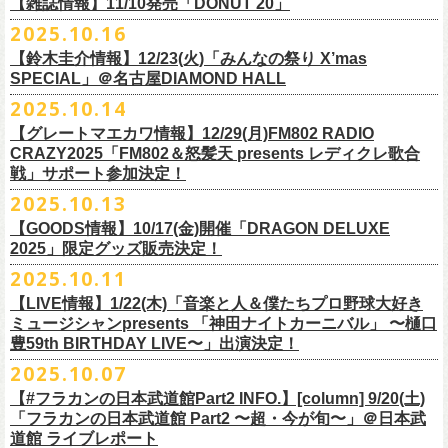
FILL BREWING
ーー過去ライブ映像配信スケジュール予定ーー
【雑誌情報】11/10発売「DONUT 20」
※購入枚数制限あり／お一人様2枚まで
受付
URL
：
https://l-tike.com/su-
xing-cyu/
予約開始：2025年11月16日(日)12:00〜
＊9/20(土)「フラカンの日本武道館 Part2 〜超・今が旬〜」ライブレポー
し2DAYSの2023年の映像も配信されること
が決定！
◎「フラカンの横浜アリーナ -リモートライヴ編- 〜生き続けてる事は最
▼視聴はこちら
みぞのくち醸造所
＊11/27(木)配信開始予定
※チケットの整理番号順での入場となります。
予約方法：Livepocketで受付
https://t.livepocket.jp/e/2q1m4
ト掲載
2025.10.16
武道館ライブ配信に先駆け、順次公開される予定です。
■11月10日(月)発売 「DONUT 20」
大のメッセージ！〜」
https://video.unext.jp/browse/feature/FET0012549
YOUNG MASTER（ドリンクアッパーズ）
◎「ゾロ目だョ全員集合!〜フラカン33年、野音99年〜」2022.9.23 日比
販売URL
https://skream.jp/livereport/2025/10/flower_companyz.php
【鈴木圭介情報】12/23(火)「みんなの祭り X’mas
＊グレートマエカワインタビュー掲載
https://video.unext.jp/browse/feature/FET0012549
横浜ビール
谷野外大音楽堂
https://eplus.jp/sf/detail/4428590001-P0030001
SPECIAL」＠名古屋DIAMOND HALL
どうぞお楽しみに！
【グレートマエカワ（フラワーカンパニーズ）「ロックンロールが降っ
ほか過去ライブ映像２作品も配信中！
横浜ベイブルーイング
2025.10.14
てきた日」】
＊12/4(木)配信開始予定
Riip Beer他（Ever Green Imports）
＊12/4(木)配信開始予定
注意事項
＊U-NEXT独占ライブ配信詳細
人生を変えた1枚のレコードについて訊く「ロックンロールが降ってきた
◎ フラワーカンパニーズ「神さまツアー」～年末恒例磔磔2デイズ～ 1
＊11/20(木)より配信中
【グレートマエカワ情報】12/29(月)FM802 RADIO
Y.MARKET BREWING
◎ フラワーカンパニーズ「神さまツアー」～年末恒例磔磔2デイズ～ 1
※営利目的のチケットの転売は固くお断り致します。転売チケットは入
◎フラワーカンパニーズ「フラカンの日本武道館 Part2 〜超・今が
日」に、先ごろ、二度目の日本武道館公演を成功させたフラワーカンパ
日目 2023.12.13 京都磔磔
◎「フラカンの横浜アリーナ -リモートライヴ編- 〜生き続けてる事は最
CRAZY2025「FM802＆怒髪天 presents レディクレ歌合
US BREWERY（近日発表！）
日目 2023.12.13 京都磔磔
場をお断りする場合もあ
旬〜」
ニーズのグレートマエカワが登場。自身の音楽人生とフラワーカンパニ
◎ フラワーカンパニーズ「神さまツアー」～年末恒例磔磔2デイズ～ 2
戦」サポート参加決定！
大のメッセージ！〜」
US BREWERY（近日発表！）
◎ フラワーカンパニーズ「神さまツアー」～年末恒例磔磔2デイズ～ 2
りますのでご注意ください。
年末恒例となっている大晦日ライブ「ヤングナイター」改め、「ヤング
配信日：2025年12月5日(金)19:00〜 ※見逃し配信あり
ーズの現在地を語る。
日目 2023.12.14 京都磔磔
＊11/27(木)より配信中
2025.10.13
US BREWERY（近日発表！）
日目 2023.12.14 京都磔磔
※撮影・録音・録画などは禁止とさせていただきます。また開場時のご
デーゲーム’25」の開催が決定！
視聴料：U-NEXT月額会員視聴無料配信URL：
https:
https://donutroll.tokyo/wd/20251110_donut20/
◎『フラワーカンパニーズ「ゾロ目だョ全員集合!〜フラカン33年、野音
自分の席以外の席取りは
【GOODS情報】10/17(金)開催「DRAGON DELUXE
//t.unext.jp/r/flowercompanyz
99年〜」2022.9.23 日比谷野外大音楽堂』
出演アーティスト：
ご遠慮ください。
2025」限定グッズ販売決定！
12月31日(水)＠新代田LIVE HOUSE FEVERにて、今年は14:00からライ
アホマイルド坂本（MC）
※飲食を伴うイベントのため、公演当日、体調不良や発熱症状のある方
ブスタート！
2025.10.11
＊U-NEXT過去ライブ作品配信詳細
10月17日(金)＠名古屋DIAMOND HALLにて開催するフラワーカンパニー
は、来場をご遠慮いただ
年越しのライブ配信はございません。
※配信開始日は変更になる場合があります
【LIVE情報】1/22(木)「音楽と人＆僕たちプロ野球大好き
＊＊＊＊＊＊
ズ presents 「DRAGON DELUXE 2025〜特別編〜」【俺たちのザ・ベス
2月6日（金）
きますようお願いいたします。
チケットの発売日は11月15日(土)。
10月25日(土)よりスタートしたフラワーカンパニーズ ワンマンツアー
ミュージシャンpresents 「神田ナイトカーニバル」 〜樋口
ーーー12/5(金)19:00〜U-NEXTにて独占ライブ配信開始！ーーー
トテンPart2】
◆音楽◆
※ミュージシャンによるトークイベントですが、音楽の話は一切いたし
「フラカンのチョイナチョイナ’25/’26」 ポスターをニワトリ堂にて限定
豊59th BIRTHDAY LIVE〜」出演決定！
①11/20(木)配信開始予定
◎フラワーカンパニーズ「フラカンの日本武道館 Part2 〜超・今が
の限定グッズとして、アクリルキーホルダーの販売が決定！
bird
ませんのでご了承くださ
今年も充実のライブ・
ツアー活動を行なってきたフラカンの2025年のラ
販売致します。
◎「フラカンの横浜アリーナ -リモートライヴ編- 〜生き続けてる事は最
2025.10.07
旬〜」
当日会場にて販売いたします。
THE LOCAL PINTS
い。
『音楽と人』で好評連載中のBUCK∞TICKのベーシスト・樋口豊のコラム
イブ納めとな
る今公演、どうぞお楽しみください！
10月30日(木)9:00〜販売開始となります。
大のメッセージ！〜」 2020.8.27 横浜アリーナ *無観客配信ライブ
配信日：2025年12月5日(金)19:00〜 ※見逃し配信あり
【#フラカンの日本武道館Part2 INFO.】[column] 9/20(土)
「タイガース、今年も優勝だ!!」から派生したトークイベント〈僕たち、
＊数に限りがございます。
視聴料：U-NEXT月額会員視聴無料
「フラカンの日本武道館 Part2 〜超・今が旬〜」＠日本武
◆お笑いステージ◆
公演に関するお問い合わせ LOFT9 Shibuya
プロ野球大好きミュージシャンです！〉presentsによるライヴの開催が決
◎フラワーカンパニーズ大晦日ライブ「ヤングデーゲーム’25」
②11/27(木)配信開始予定
配信URL：
https:
//t.unext.jp/r/flowercompanyz
道館 ライブレポート
レギュラー
https://www.loft-prj.co.jp/schedule/loft9/contact
定！
日時：12月31日（水）OPEN 13:30/ START 14:00