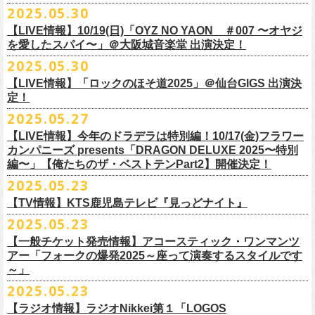
公演を直前に控えた9月3日(水)、
トークイベントを開催！
12月14日(日) 弘前KEEP THE BEAT 15:30/16:00
2025.05.30
7月21日(月祝)21:00より配信されます。
■内容：サイン会＋トークショー
泉 info@shimizuonsen.com
12月21日(日) 京都磔磔 15:30/16:00
8/24(日)F.A.D YOKOHAMAにて開催する「横浜ストーリー 〜武道館前の
【LIVE情報】10/19(日)「OYZ NO YAON ＃007 〜オヤジ
会場は登録有形文化財に指定されている京都・
紫
明
会館
にて、
2024年4月
12月22日(月) 京都磔磔 18:30/19:00
一撃〜」の一般チケットが本日6/29(日)10:00より発売開始！
フラカンの日本武道館公演のチケットは絶賛発売中。
を愛したスパイ〜」＠大阪城音楽堂 出演決定！
<イベント参加方法>
出演：子供バンド、怒髪天、フラワーカンパニーズ
よりスタートし今年2年目に突入した京都・α-
STATIONのフラワーカンパ
2026年
合わせてお見逃しなく！
電子チケットで対象商品をご予約ご購入いただいたお客様は先着にてイ
チケット料金：前売り オールスタンディング ￥6,900-（整理番号付/別途
10年ぶり2回目となる日本武道館公演『フラカンの日本武道館 Part2 〜
2025.05.30
ニーズのレギュラー番組「
CHARMING BONGO」の公開収録を兼ねて行
1月17日(土) 長野CLUB JUNK BOX 16:30/17:00
9/20(土)「フラカンの日本武道館 Part2 〜超・今が旬〜」まで１ヶ月を切
ベントにご参加いただけます。
ドリンク代）
超・今が旬〜』を開催するフラワーカンパニーズが、今年1月より月１配
われます。
【LIVE情報】「ロックのほそ道2025」＠仙台GIGS 出演決
1月18日(日) 千葉LOOK 15:30/16:00
ったタイミングでのワンマンライブ！
＜番組情報＞
※入場は整理番号順でのご入場となります
信のYouTube番組『月刊フラカン武道館 Part2』をスタート、6回目のゲ
定！
1月24日(土) 高知X-pt. 16:30/17:00
武道館とともに、お待ちしております
『月刊フラカン武道館 Part2』
※規定枚数に達し次第受付は終了させていただきますので予めご了承く
ストとして、TOSHI-LOW（BRAHMAN）の出演が決定！
◎『フラカンのチャーミングなトークライヴ in 京都 – public recording
2025.05.27
1月25日(日) 広島SECOND CRUTCH 15:30/16:00
■vol.7
ださい。
7/20(日)大阪公演追加チケット▼先着受付[e+]
on a radio program「CHARMING BONGO」-』
1月27日(火) 四日市CLUB CHAOS 18:30/19:00
◎「横浜ストーリー 〜武道館前の一撃〜」
ゲスト：Novel Core
【LIVE情報】今年のドラデラは特別編！10/17(金)フラワー
※ご購入されたご本人様のみご参加可能になります。分配や譲渡はでき
販売期間：7/1(⽕) 19:00 〜 7/19(⼟) 23:59
番組スタート直前スペシャルのvol.0としてスキマスイッチ、第１回目の
日時：2025年9月3日(水) OPEN 18:30 / START 19:00
1月31日(土) 札幌近松 16:30/17:00
日時：8月24日(日)Open 15:30 / Start 16:00
カンパニーズ presents「DRAGON DELUXE 2025〜特別
7月21日(月祝)21:00〜配信
ませんので、予めご了承ください。
https://eplus.jp/kodomoband/
ゲストとしてTHE COLLECTORSの加藤ひさし(vo)と古市コータロー(g)、
会場：京都・
紫
明
会館
2月4日(水) 下北沢シェルター 18:30/19:00
会場：神奈川・F.A.D YOKOHAMA
編〜」【俺たちのザ・ベストテンPart2】開催決定！
本番URL：
https://www.youtube.com/
watch?v=I8Zw-h9Anxg
フラワーカンパニーズが、
結成以来発表してきた楽曲を6人のreviewerた
※未就学児のお子様のご同伴をご希望の場合は、1名のみ同伴可能です。
第２回目にHump Back、第３回目はスターダスト☆レビューの根本要、
出演：フラワーカンパニーズ
2月14日(土) 大阪バナナホール 16:30/17:00
チケット料金：前売 ¥5,200(税込/整理番号付/ドリンク代別途要)
2025.05.23
ちによるレ
ビューとともに紹介する企画「フラカンの音楽目録」がスタ
ただし、座席のご用意はできませんので、同伴される方のお膝の上にお
第４回目は南海キャンディーズの山里亮太、そして第５回目は大槻ケン
入場料：1500円(税込/整理番号付自由席/
ドリンク代別途要)
2月15日(日) 岡山ペパーランド 15:30/16:00
前売￥5,200（税込、ドリンク代別、オールスタンディング）
ート！
座りいただきます。予めご了承ください。
ヂを招きお届けしてきた今番組（全回アーカイブ配信中）、第６回目と
【TV情報】KTS鹿児島テレビ『見っどナイト』
チケット発売日：6月29日(日)17:00〜
2月21日(土) 別府Copper Raven 16:30/17:00
※高校生以下は当日￥2,000キャッシュバック （当日年齢を証明できるも
＊アーカイブ配信中！
自他共に認めるライブマスターとして一年中ライブで全国を回りな
が
お席が必要な場合は、イベント参加券が必要です。
なる今回のゲストは、BRAHMANのボーカル・TOSHI-LOWを招聘。
プレイガイド：Live Pocket
https://t.livepocket.jp/e/flowercompanyz
2025.05.23
2月22日(日) 福岡CB 15:30/16:00
の(学生証、保険証など)のご提示が必要となります）
■vol.0 番組スタート直前スペシャル
■5月24日(土)25:15〜 25:45 KTS鹿児島テレビ『見っどナイト』
ら、コンスタントに楽曲を製作、新作を発表し、
今年1月には20枚目とな
▼詳細は下記ローソンチケットサイトをご確認ください。
9/20(土)開催「フラカンの日本武道館Part2 〜超・今が旬〜」グッズにつ
2月24日(火) 豊橋Club KNOT 18:30/19:00
一般発売日:6月29日(日)
【一般チケット発売情報】アコースティック・ワンマンツ
ゲスト：スキマスイッチ
https://www.kts-tv.co.jp/program/midnight/
るオリジナルアルバム『正しい哺乳類』
をリリース、これまで発表して
きまして、今回9/20までにお届け予定で、通販での事前販売受付（7月中
フラカン2度目の武道館開催を反対だと言い放つTOSHI-LOW、フラカン
アー「フォークの爆発2025～座って演奏するスタイルです
2月28日(土) 新潟GOLDEN PIGGS BLACK 16:30/17:00
プレイガイド：
フラワーカンパニーズがこれまでに発表した配信限定楽曲、数々のアー
https://www.youtube.com/watch?
v=BR4CmNuGCLg&t=28s
＊3/15(土)正しい哺乳類ツアー2025」＠鹿児島 SR HALL公演の模様が２
きた曲は300曲以上になります。
【特典会内容】
旬頃〜開始予定）を準備しております。
メンバーは番組終了までにTOSHI-LOWを納得させられるか?!
～」
3月1日(日) 金沢AZ 15:30/16:00
チケットぴあ
ティストトリビュート盤に参加した楽曲、シングル・カップリングに収
週にわたってオンエア！
その代表として 2004 年に誕⽣した「深夜⾼速」は、本当にたくさんの⽅
■トーク＆サイン参加券（1冊券）：トークショー＋サイン会
6月18日(水)21:00よりプレミア公開される。
3月7日(土) HEAVEN’S ROCKさいたま新都心 16:30/17:00
イープラス
録された楽曲など、現在入手困難となっているオリジナルアルバム未収
2025.05.23
■vol.1
にカバーしていただき、近年では CM にも起⽤されるなど、頼もしいフ
それに先がけた超先行販売として、フラカンのオリジナル・オーバーオ
3月14日(土) 仙台darwin 16:30/17:00
ローチケ
録楽曲をコンパイルした企画アルバム『HESOKURI ～オリジナルアルバ
ゲスト：加藤ひさし、古市コータロー(THE COLLECTORS)
ラカンの顔になってくれていますが、その他にも聴く⼈それぞれにとっ
※出演者との握手や接触はNGとさせて頂きます。
【ラジオ情報】ラジオNikkei第１「LOGOS
ールの販売が決定！
フラカンの日本武道館公演のチケットは絶賛発売中。