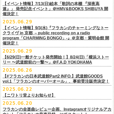
多方 大和川酒造北方風土館 より販売致します！
2.キャンペーン公式ページで、Spotifyの特別プレイリストを作成。
https://www.youtube.com/watch?
v=1EMet2dx9d4
タル配信することが決定！
【イベント情報】7/13(日)絵本「歌詞の本棚 『深夜高
イープラス販売URL（プレオーダー・一般共通）
3.作成したプレイリストを
#フラカンプレイリスト
をつけてXでシェア。
◎「フラカンの日本武道館 Part2 〜超・今が旬〜」オフィ
速』」 発売記念イベント」＠HMV&BOOKS SHIBUYA 開
https://eplus.jp/sf/detail/
4361520001-P0030001
4.フラワーカンパニーズ公式Xのキャンペーンポストをリポストして完了
■vol.6
催決定！
どうぞお楽しみに！
シャルグッズ事前通販ページ
◎「チョイナチョイナトートバッグ」
価格：¥2,000(税込)
です。
ゲスト：TOSHI-LOW（BRAHMAN）
2025.06.29
カラー：ストーンブルー、スモーキーピンク
https://capitalradioone.jp/
SHOP/387158/list.html
https://youtu.be/Z9wrtIqELqE
素材 ： 綿100％ キャンパス
【イベント情報】9/3(水)『フラカンのチャーミングなトー
■受付期間：7/16(水)17:00 ～ 8/24(日)22:59 ＊超早期ご注文特典ステッ
★応募期間
クライヴ in 京都 – public recording on a radio
サイズ：高さ40cm , 袋口幅48cm , 底幅33cm , 奥行(マチ)15cm , ハンド
カー付き：〜7/21(月祝)23:59 まで
2025年7月23日(水)〜2025年8月12日(火) 23:59まで
■vol.7
program「CHARMING BONGO」-』＠京都・紫明会館 開
ル長58cm , 内容量約15L
■発送予定：9月12日前後
※その他詳細はキャンペーン公式ページ記載の応募規約をご確認くださ
ゲスト：Novel Core
催決定！
＊その他詳細は上記通販ページをご確認ください
い
https://www.youtube.com/watch?
v=I8Zw-h9Anxg
2025.06.29
【6/29(日)一般チケット発売開始！】8/24(日)「横浜ストー
リー 〜武道館前の一撃〜」＠F.A.D YOKOHAMA
◎「CHICKEN SKIN RECORDS ガジェットポーチ」
2025.06.26
価格：2000円(税込)
カラー：ブラック、レッド
【#フラカンの日本武道館Part2 INFO.】武道館GOODS
vol.1「フラカンのオーバーオール」、事前受注販売決定！
サイズ：125×97×42ｍｍ
2025.06.22
【ニワトリ堂よりお知らせ】
2度目の日本武道館公演「フラカンの日本武道館 Part2 〜超・今が旬〜」
2025.06.20
の１ヶ月後より、
全国ワンマンツアーの開催が決定！
いつもフラワーカンパニーズのweb shop【ニワトリ堂】をご利用いただ
タイトルは「フラカンのチョイナチョイナ’25/’26」、
10/25(土)熊本
フラカンの全楽曲レビュー企画、Instagramオリジナルアカ
きありがとうございます。
Djangoを皮切りに、
来年2026年3/14(土)仙台darwinまで、
30箇所31公演を