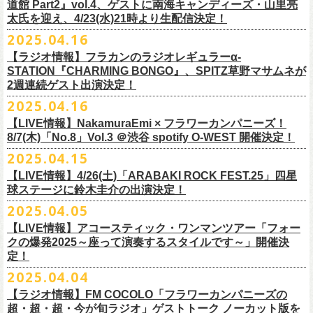
道館 Part2』vol.4、ゲストに南海キャンディーズ・山里亮
問い合わせ：松阪M’AXA
・近隣店舗・近隣の施設・お客様へご迷惑となりますので、施設内外・
12月6日(土) 宇都宮HEAVEN’S ROCK VJ-2 16:30/17:00
◎TALK LIVE「ハルキとジョーとベースと猫と〜グレートなゲストと共
プレGOODS第四弾となる「フラカンの日本武道館 Part2 pre フェイスタ
のライブ、本編の最後に演奏された“東京タワー”のポエトリー調の部分
で開催される「ADAM at presents ADAM FEST2025 supported by
文に氏名、住所、貼っていただく（置いていただく）場所（できました
太氏を迎え、4/23(水)21時より生配信決定！
著者プロフィール
会場内外でのアーティストの入待ち、出待ち等の待機行為はご遠慮下さ
12月7日(日) 水戸LIGHT HOUSE 15:30/16:00
に〜」
オル」が完成！
で、体をぐっと鈴木圭介がいる方に向けて、まるで鈴木の呼吸を深く感
Recruiting Management」にフラワーカンパニーズの出演が決定！
ら具体的に）、必要数（ポスター、フライヤーそれぞれ）、意気込みな
丹下京子（たんげ きょうこ）
2025.04.16
・8月3日(日)
い。
12月13日(土) 盛岡CLUB CHANGE WAVE 16:30/17:00
【出演】
また、ラバーバンドの新色「パープル × ブルー」も登場！
じ取るようにギターを弾く竹安堅一の姿を見ながら、やはり僕は「うた
◎ムジカジャポニカ19th後の祭スペシャル！『ムジカの渇望2025～うつ
フラワーカンパニーズは7月12日(土)の出演となります。
どメッセージを書いて下記アドレス宛てご応募ください。
名古屋生まれ名古屋育ち。愛知県立芸術大学デザイン科卒業。
峰岸塾修
会場：広島・福山grandsoulcafe Guns’
・受付終了した場合は当HPでお知らせさせていただくため、受付状況確
12月14日(日) 弘前KEEP THE BEAT 15:30/16:00
ヒライハルキ(The Birthday)
4/19(土)「正しい哺乳類ツアー2025」＠広島CLUB QUATTRO 公演より販
とは不思議なものだ。演奏という行為は不思議なものだ」と感じた。
みようこ&Yokoloco Band！2days』
【ラジオ情報】フラカンのラジオレギュラーα-
どうぞお楽しみに！
了。TIS会員。
TVCMプランナー兼イラストレーターを20年ほど続け、
そ
時間：Open 15:30 / Start 16:00
認のためのお電話でのお問い合わせは固くお断りいたします。
12月21日(日) 京都磔磔 15:30/16:00
ナガイケジョー(SCOOBIE DO)
売開始いたします。
STATION『CHARMING BONGO』、SPITZ草野マサムネが
いちにちめ〜8/19(火)
2020年開催した「フラカンの横浜アリーナ」から続く＜フラカンの横浜
の後フリーランスに。雑誌『イラストレーション』（玄光社）
The
チケット料金：前売 ¥5,500（税込／全自由・整理番号付／ドリンク代別
・イベントチケットの分配、転売、複製、譲渡、偽造行為は一切禁止と
12月22日(月) 京都磔磔 18:30/19:00
2週連続ゲスト出演決定！
ゲスト : グレートマエカワ(フラワーカンパニーズ)
高崎CLUB Jammer’sは中央銀座と呼ばれるアーケード街の先端にあるラ
https://t.livepocket.jp/e/musica819
◎「ADAM at presents ADAM FEST2025 supported by Recruiting
ストーリー＞シリーズ、
◎【２回目もみんなでつくろう「フラカンの日本武道館
Choice入選 （和田誠選）、『HBファイルコンペ』藤枝リュウジ特別賞、
途要）
させていただきます。それらの行為が発覚した場合は無効とさせていた
2026年
【日程】2025年7月9日(水)
イブハウスで、外観も内装も、昔のアメリカ映画に出てくるバーのよう
4/25~19時発売
2025.04.16
Management」
今年は「〜武道館前の一撃〜」というサブタイトルを付し、
7/25(金)〜7/27(日)＠
北海道釧路市幸町緑地・耐震岸壁 特設ステージにて
Part2」
『
講談社出版文化賞』さしえ賞、『TIS公募展』入選など。新聞、
書籍、
一般チケット発売日：5月25日(日)
だき、入場をお断りいたします。
1月17日(土) 長野CLUB JUNK BOX 16:30/17:00
【会場】三軒茶屋GrapeFruitMoon (
http://grapefruit-moon.com/
)
なレトロな雰囲気の空間である。開場時間の前から、入り口前にはライ
ふつかめ〜8/20(水)
日時：7月12日(土)7月13日(日) 開場10:30 開演11:30 ※フラワーカンパ
8/24(日)F.A.D YOKOHAMAにて開催することが決定！
開催される「SET YOU FREE IN KUSHIRO KIRI FESTIVAL 2025」 に
【LIVE情報】NakamuraEmi × フラワーカンパニーズ！
雑誌、パッケージ、広告、
webなど幅広いジャンルで活動中。俳句、落
今年結成20周年を迎えるThe Birthdayがクラブクアトロ4会場を廻るツア
プレイガイド：
・対象商品の営利・転売目的でのご購入は禁止しております。またイベ
1月18日(日) 千葉LOOK 15:30/16:00
“ポスター＆フライヤー大作戦～日本全国宣伝隊員大募集
【時間】OPEN18:30/START19:15
ブを待つ人だかりができていた。開演時間になり、まずステージ上にグ
https://t.livepocket.jp/e/musica820
ニーズの出演は7/12のみ
9/20(土)「フラカンの日本武道館 Part2 〜超・今が旬〜」まで１ヶ月を切
8/7(木)「No.8」Vol.3 ＠渋谷 spotify O-WEST 開催決定！
フラワーカンパニーズの出演が決定！
語、音楽、
海外ドラマが好き。
ー『Quattro×Quattro Tour’25』を開催、
イープラス
ント参加後、フリーマーケットサイト、フリマアプリ、インターネット
1月24日(土) 高知X-pt. 16:30/17:00
【料金】
今年1月より月１配信しているYouTube番組『月刊フラカン武道館
レートマエカワ、ミスター小西、竹安堅一が登場。そして少し間を鈴木
4/25~20時発売
～】
会場：静岡県浜松市浜名湖ガーデンパーク 屋外ステージ
ったタイミングでのワンマンライブ、どうぞお楽しみに！
フラカンは7/26(土)”フラカン武道館応援企画 IN KIRIFES”に出演致しま
2025.04.15
9/10(水)＠名古屋CLUB QUATTRO公演にフラワーカンパニーズの出演が
チケットぴあ
オークション等での売買、買取サービスのご利用も固く禁止いたしま
1月25日(日) 広島SECOND CRUTCH 15:30/16:00
・入場チケット￥3500(+DRINK)
Part2』、今月5回目のゲストとして、大槻ケンヂ氏の出演が決定！
圭介が姿を現し、ライブがはじまる。1曲目は『正しい哺乳類』の曲順と
開場 18:30 / 開演 19:30 前売 5000円 / 当日 5500円 （ドリンク代別途）
チケット：入場無料
※お渡しするポスターのサイズはB3サイズ、フライヤーはB5サイズを予
す。
決定しました！
【LIVE情報】4/26(土)「ARABAKI ROCK FEST.25」四星
ローチケ
す。
1月27日(火) 四日市CLUB CHAOS 18:30/19:00
【予約&チケット】
同じく“ ラッコ！ラッコ！ラッコ！”。 エネルギッシュなバンドの演奏
※着席・自由・立ち見 (整理番号あり)
問い合わせ：株式会社ジェイルハウス TEL052-936-6041
◎「横浜ストーリー 〜武道館前の一撃〜」
定しております
球ステージに鈴木圭介の出演決定！
問い合わせ：キャンディー・プロモーション
・イベントチケットの再発行はいたしませんのでご注意ください。
1月31日(土) 札幌近松 16:30/17:00
■入場チケット予約URL :
https://tiget.net/events/398505
番組スタート直前スペシャルのvol.0としてスキマスイッチ、第１回目の
と、それまで会場にたぎっていたソワソワとした熱気がぶつかり、パー
その他詳細：
日時：8月24日(日)Open 15:30 / Start 16:00
◎
「SET YOU FREE IN KUSHIRO KIRI FESTIVAL 2025」
一般発売に先がけ、チケットオフィシャル先行受付が本日よりスター
・都合により、内容等の変更・イベント中止となる場合がございますの
2月4日(水) 下北沢シェルター 18:30/19:00
2025.04.05
[予約受付開始 : 5/9(金)21:00〜]
ゲストとしてTHE COLLECTORSの加藤ひさしさん(vo)と古市コータロー
ンッ！と弾けるような盛り上がりでライブは幕を開けた。続けて “アイデ
◎8/18（月）名古屋得三
公式サイト：
http://www.adamfest.com/
会場：神奈川・F.A.D YOKOHAMA
募集期間：2025年5月10日(土)〜 在庫がなくなりましましたら募集を終了
日程：
7月26日(土)
ト。
全公演共通：高校生以下は当日¥2,000キャッシュバック（
当日年齢を証
で予めご了承ください。
2月14日(土) 大阪バナナホール 16:30/17:00
☆別途1ドリンクオーダー
さん(g)、第２回目にHump Back、第３回目はスターダスト☆レビューの
ンティティ”。《ラッコ ラッコ ラッコ》とか《プカプカプーカ》といった
うつみようこ & YOKOLOCO BAND
【LIVE情報】アコースティック・ワンマンツアー「フォー
チケット料金：前売 ¥5,200(税込/整理番号付/ドリンク代別途要)
させていただきます
会場：
北海道釧路市幸町緑地・耐震岸壁 特設ステージ
お見逃しなく！！
明できるもの（学生証、保険証など）
のご提示が必要となります）
・安全面、警備強化の一環と致しまして、ボディチェックを実施させて
2月15日(日) 岡山ペパーランド 15:30/16:00
☆整理番号順入場
根本要さん、そして第４回目は南海キャンディーズの山里亮太さんをを
シンプルな言葉を連呼していた“ ラッコ！ラッコ！ラッコ！”とは打って変
[うつみようこ (vo.g)竹安堅一(g)オクノシンヤ(key)
クの爆発2025～座って演奏するスタイルです～」開催決
前売￥5,200（税込、ドリンク代別、オールスタンディング）
応募方法：メールにて、アドレス＜
flowerotegami@gmail.com
＞宛に以
出演：フラワーカンパニーズ、THE NEAT BEATS、PIGGS
いただく場合がきます。ご了承ください。
2月21日(土) 別府Copper Ravens 16:30/17:00
☆お一人様2枚まで
お招きしお届けしてきた今番組（全回アーカイブ配信中）、第５回目と
わり、鈴木のボーカルはぼそぼそとした独り言のような落ち着いたトー
定！
グレートマエカワ(b)クハラカズユキ(ds)]
※高校生以下は当日￥2,000キャッシュバック （当日年齢を証明できるも
下をご記入の上、ご応募ください
そのほか詳細：KUSHIRO KIRI FESTIVAL公式
◎The Birthday (クハラカズユキ, ヒライハルキ, フジイケンジ)
・当日メディアによる取材が入り、映り込み等がある場合がございま
2月22日(日) 福岡CB 15:30/16:00
【ご注意】
なる今回のゲストは、筋肉少女帯や特撮のボーカルで、作家としても活
ンへ。しかし曲が進むにつれ、徐々に力強さを増していく演奏やコーラ
18:30open 19:30start
大阪千日前ユニバースにてジャンピング乾杯トークショー開催！
2025.04.04
の(学生証、保険証など)のご提示が必要となります）
（上記アドレスからの返信が届くよう、設定のご確認を必ずお願い致し
HP
https://www.kushirokirifestiva
l.com/
『Quattro×Quattro Tour’25』
す。予めご了承ください。
2月24日(火) 豊橋Club KNOT 18:30/19:00
※お客様へのお願い
躍する大槻ケンヂさんを招聘。
スに合わせて、観客たちの拳も突き上がっている。さらに“ラー・ブルー
予約￥5,000 当日￥5,500
ライブ演奏はまったくありません。
一般発売日:6月29日(日)
ます）
【ラジオ情報】FM COCOLO「フラワーカンパニーズの
日時：2025年9月10日（水）Open 18:00 / Start 19:00
・イベント当日の撮影・録音・録画および、店内での飲食は一切禁止と
2月28日(土) 新潟GOLDEN PIGGS BLACK 16:30/17:00
近隣は住宅街となっておりますので集合時間直前にご来店ください。
常にフラカンを”若手”と評するオーケンさん、2度目の武道館ライブに向
ス”、“アメジスト”へと続く。“アメジスト”の《炊き立てのご飯の湯気の下
※4/20情報公開・予約開始
ネクストロード 03-5114-7444 (平日14～18時)
＝＝＝＝＝＝＝＝＝＝＝＝＝＝＝＝＝＝
超・超・超・今が旬ラジオ」ゲストトーク ノーカット版を
会場：名古屋CLUB QUATTRO