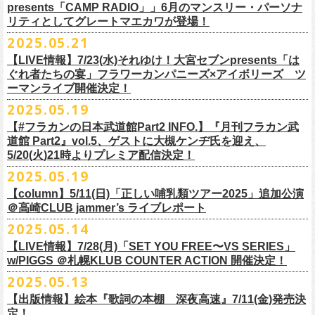
ネクストロード 03-5114-7444 (平日14～18時)
ム未収録集〜』を7月9日にリリースすることが決定！
https://www.youtube.com/watch?
v=kTtAgK2Iq4A&t=2345s
presents「CAMP RADIO」」6月のマンスリー・パーソナ
ての⼤切な曲がたくさんあると思います。
※宛名入れはひらがなのみとなります。（日付やメッセージ、イラスト
こちらの商品は受注生産販売となります（公演当日の販売は未定）。
合わせてお見逃しなく！
チケット料金：¥5,200(税込/整理番号付/
ドリンク代別途要)
全19曲75分、フルに収録された、これぞ真のとっておきの企画盤です。
リティとしてグレートマエカワが登場！
何より、メンバーにとっては全ての曲が⼤切な曲で、⼀年中⾏なってい
等は不可）
※全公演、高校生以下は当日¥2,000 キャッシュバック(当日年齢を証明で
どうぞお楽しみに！
■vol.2
るライブでは新旧問わず並列でセットリストに組み込まれ、今も⽣き続
※イベントの撮影・録音・録画（ライブ機能や画面録画含む）は一切禁
2025.05.21
今回3サイズをご用意（※写真 :鈴木圭介、グレートマエカワ S着用/ 竹安
＜番組情報＞
9月28日(日)岩手県盛岡市盛岡城跡公園を中心に開催される「いしがき
ラジオNikkei第１にて毎週木曜日21:30～22:10放
送「LOGOS
きるもの(学生証、
保険証など)のご提示が必要となります)
ゲスト：Hump Back
けています。
止とさせていただきます。
堅一 M着用/ミスター小西 L着用）、
『月刊フラカン武道館 Part2』
9月11日(木)、12日(金)＠仙台GIGSで開催されるスピッツ主催「ロックの
【LIVE情報】7/23(水)それゆけ！大宮セブンpresents「は
MUSIC FESTIVAL2025」にフラワーカンパニーズの出演が決定！
presents「CAMP RADIO」、
一般チケット発売日：
◎商品詳細
https://www.youtube.com/watch?
v=6XTayyWwFP0&t=6s
この全ての曲たちを改めてたくさんの⼈に知ってほしい、そんな気持ち
※整理番号での入場を予定しております。変更になる場合も御座います
前ポケット/背中部分にフラカンの日本武道館仕様のオリジナルタグ付
◾️vol.6
ほそ道2025」にフラワーカンパニーズの出演が決定！
ぐれ者たちの宴」フラワーカンパニーズ×アイボリーズ ツ
6月のマンスリー・パーソナリティをグレートマエカワが務めます ！
10/25〜12/22公演＞8月30日(土)
タイトル：HESOKURI ～オリジナルアルバム未収録集～
も込めて、
ので、予めご了承ください。
き、
ゲスト：TOSHI-LOW（BRAHMAN）
ーマンライブ開催決定！
フラワーカンパニーズの出演日は9月12日(金)になります。
チケットオフィシャル１次先行も本日よりSTART！
5月5 週目SPと6 月1週目、2週目の3本で豪華ゲストをお招きしお届けい
1/17〜3/14公演＞10月18日(土)
発売日：2025年7月9日
■vol.3
今回5名のライターさんと、四星球・北島康雄さんにご協⼒いただき、全
さらに、別途フラカンオリジナルデザインの布パッチをお付けします。
6月18日(水)21:00〜プレミア配信
2025.05.19
詳細は下記をチェック！
今年もやります！怒髪天との恒例”ジャンピング乾杯TOUR”！
たします。
品番：DQCL-3946
ゲスト：根本要（スターダスト☆レビュー）
曲レビュー企画を⾏うことになりました。
【対象商品】
（布パッチのデザインは後日！お楽しみに）。
本番URL：
https://youtu.be/Z9wrtIqELqE
5月31日(土)正午より、チケット先行受付もスタート！（〜6月10日
https://eplus.jp/ishigaki-fes/
今年は趣向を変えて、アコースティック＆トークコンサートで京都、甲
【#フラカンの日本武道館Part2 INFO.】『月刊フラカン武
価格：￥3,300(税込)
https://www.youtube.com/watch?
v=OMoBtAjSn-w
発売日：2025年7月11日(金)
(火)23:59まで）
府、松本にて開催決定！
道館 Part2』vol.5、ゲストに大槻ケンヂ氏を迎え、
収録楽曲：
「フラカンの音楽目録」reviewer
タイトル：歌詞（うた）の本棚 『深夜高速』
＊＊＊＊＊＊＊＊＊＊＊＊＊＊＊
＊アーカイブ配信中！
どうぞ、お見逃しなく！
◎「いしがきMUSIC FESTIVAL2025」
5/20(火)21時よりプレミア配信決定！
◎ラジオNikkei第１毎木21:30～22:10放
送
01. プライマル。
■vol.4：山里亮太（南海キャンディーズ）
天野史彬（ライター）
鈴木 圭介(著)/丹下 京子(絵)
事前販売受注期間：2025年6月28日(土)12:00〜7月20日(日)23:59まで
◾️vol.0 番組スタート直前スペシャル
日時：2025年9月28日(日)
本日よりHP先行も受付スタート！ぜひお早めに〜
「LOGOS presents「CAMP RADIO」」
2025.05.19
02. ハートのレース
https://youtube.com/live/_ipE-
Na37yY
大西健斗（ライター/SPICE編集部）
価格：￥2,200（税込）
受注受付url：web shop「ニワトリ堂」
ゲスト：スキマスイッチ
☆オフィシャル先行：5月31日（土）正午12:00〜6月10日（火）23:59
場所：岩手県盛岡市盛岡城跡公園を中心に開催
https://campradio.jp/
03．友達100万人
川上きくえ（ライター）
【column】5/11(日)「正しい哺乳類ツアー2025」追加公演
ISBN：9784845643035
https://flowercompanyzinc.stores.jp/
https://www.youtube.com/watch?v=BR4CmNuGCLg&t=28s
https://w.pia.jp/s/hosomichiofrock25of/
OFFICIAL SITE：
https://www.ishigaki-fes.jp/
☆HP先行
]10月19日（日）大阪城音楽堂にて開催される「OYZ NO YAON」＃007
5/29（木） 21:30～22:10；ゲスト・木村“Q太郎”至さん（ローディー）
04．そら（この空はあの空につながっている）
■vol.5
＠高崎CLUB jammer’s ライブレポート
北島康雄（四星球）
※対象商品は当日会場にてスタッフからお渡し致します。
お届け予定：9月10日(水)前後を予定
#いしがき2025
受付URL：
https://eplus.jp/jktour2
025-hp/
〜オヤジを愛したスパイ〜
6/ 5（木） 21:30～22:10；ゲスト・桜井秀俊さん（真心ブラザーズ
）
05. 青い吐息のように
ゲスト：大槻ケンヂ（筋肉少女帯/特撮/オケミス）
鈴木淳史（ライター）
2025.05.14
※こちら受注生産の商品となり、公演当日の販売は現状未定となってお
◾️vol.1
◎「ロックのほそ道2025」
#いしがきミュージックフェスティバル
受付期間：2025/5/30（金）21:00〜6/8（日）2
3:59
にフラワーカンパニーズの出演が決定！
※リピート放送：19日（木）21:30～22:10
06．セミ・ロング
https://www.youtube.com/watch?
v=1EMet2dx9d4
兵庫慎司（ライター）
【ローソンチケット】
ります。
ゲスト：加藤ひさし、古市コータロー（THE COLLECTORS）
日時：2025年9月12日(金) 17：15／18：00
【LIVE情報】7/28(月)「SET YOU FREE〜VS SERIES」
購入枚数制限：お1人様1公演につき4枚まで
6/12（木） 21:30～22:10；ゲスト・フミさん（POLYSICS） ※リピー
07. 天の神さまの言うとおり
ご購入はコチラから＞＞
購入を希望される方は事前販売受注期間内にてご注文ください。
https://www.youtube.com/watch?v=kTtAgK2Iq4A&t=2345s
会場：仙台GIGS
w/PIGGS ＠札幌KLUB COUNTER ACTION 開催決定！
只今から先行受付も開始！お申し込みはコチラ〜
ト：26日（木）21:30～22:10
08. スターな男
■vol.6
本日6/20(金)より「
フラカンの音楽目録」
と付したInstagramのオリジナ
※受付開始までにURL表示致します※
＊＊＊＊＊＊＊＊＊＊＊＊＊＊＊
出演：キタニタツヤ/SPITZ/フラワーカンパニーズ/Laura day
2025.05.13
◎「ジャンピング乾杯TOUR 2025 “山あり谷あり歌声一座のアコースティ
https://eplus.jp/ynks/
09．アンテな
ゲスト：TOSHI-LOW（BRAHMAN）
ルアカウントにて随時公開していきます！
喜多方、東京、松阪、福山の４箇所を回る、
フラワーカンパニーズの恒
■vol.2
romance（五十音順）
ック＆トークコンサート”」
＊発券手数料がお得
＊Radikoの「RN」にて全国でお聴きいただけます。
10. ザッツオーライ
【出版情報】絵本『歌詞の本棚 深夜高速』7/11(金)発売決
https://youtu.be/Z9wrtIqELqE
例アコースティック企画「
フォーク
の
爆発
2025 ～座って演奏するスタイ
※イベントチケットは、電子チケットでのお引き取りとなります。
テレビ埼玉の人気番組「それゆけ！大宮セブン」から誕生した芸人バン
◎「フラカンのオーバーオール」*オリジナル布パッチ付き
ゲスト：Hump Back
料金：1Fスタンディング／2F指定席/2F後方スタンディング ￥7,500-
10/17(金)名古屋DIAMOND HALLにて、フラワーカンパニーズ
9月4日(木)京都・磔磔 18:30/19:00 （問）清水音泉 06-6357-3666 (平日
＊全国LOGOSショップ店内でも放送されます。
11. 夜汽車のブルース
定！