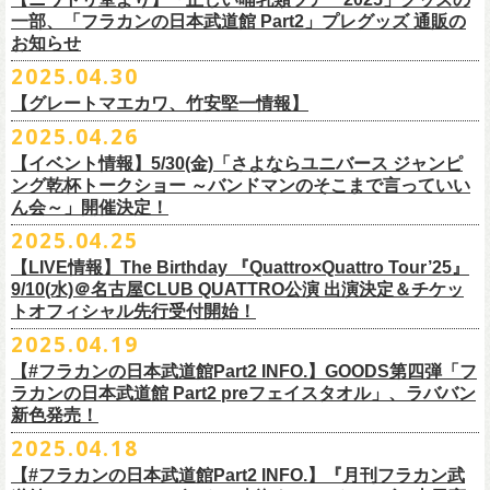
テッカー（サポーター限定カラー）を差し上げます！
楽曲の歌詞に着目し、
気鋭のイラストレーターが自らのフィルターを通
問い合わせ：ノースロードミュージック仙台
※ご購入はおひとり様1枚までとさせていただきます。
M ： 身丈64cm / 身幅57cm / 裄丈84cm
一部、「フラカンの日本武道館 Part2」プレグッズ 通販の
Key. SJ（GAG）
[三宅伸治(vo.g)/石塚英彦(vo)/グレートマエカワ(b)/石塚幸作(ds)]
◎フラワーカンパニーズ presents 「DRAGON DELUXE 2025〜特別
して、
その世界観を絵本として再構築するプロジェクト、”歌詞（うた）
お知らせ
※ご購入されたご本人様のみご参加可能になります。分配や譲渡はでき
L ： 身丈68cm / 身幅62cm / 裄丈87cm
Dr. 南條庄助（すゑひろがりず）
GSK /GUEST Vo:石塚くるみ[pèyang(vo.b)ポトフ(g)アルパカ(ds)]
================================================
編〜」【俺たちのザ・ベストテンPart2】
＊フラカンの日本武道館Part2 ステッカー（サポーター限定カラー：ゴー
の本棚”。
・7月6日(日)
ませんので、予めご了承ください。
XL ： 身丈71cm / 身幅68cm / 裄丈90cm
料金：前売5,000円 当日：5,800円（税込/ドリンク代700円別途要）
【時間(全日共通)】
2025.04.30
日時：10月17日(金) Open 18:15 / Start 19:00
ルド
）
いつもニワトリ堂をご利用いただき有難うございます。
その第４弾としてフラワーカンパニーズ「深夜高速」
の絵本化が決定！
会場：東京・江東区文化センターホール
※本受付は先着順となります。規定枚数に達し次第、受付を終了いたし
※上記サイズはあくまでも目安の寸法です
一般発売：6月8日（日）10:00
OPEN 18:30 /START19:30
文・天野史彬
会場：名古屋DIAMOND HALL
【グレートマエカワ、竹安堅一情報】
時間：Open 16:00 / Start 16:30
ます。
プレイガイド：FANYチケット https://yoshimoto.funity.jp/
【チケット】
出演：
「正しい哺乳類ツアー2025」グッズの一部、並びに「フラカンの日本武
2025.04.26
「SET YOU FREE〜VS SERIES」フラカン武道館応援企画として、札幌
今回の絵本化に際し、鈴木圭介からのリクエストで、
北野武の著書『浅
チケット料金：前売 ¥5,500（税込／全席指定）
※本受付はローソンチケットのシステムを使用しています。
問い合わせ：Fanyチケット 0570-550-100（10時～19時／年中無休）
[1日券] 予約￥5,000/当日￥5,500
2025年5月11日、フラワーカンパニーズが今年1月から全国を回ったツア
フラワーカンパニーズ
道館 Part2」プレグッズをニワトリ堂 2nd STOREにて5/3(土)12:00より取
KLUB COUNTER ACTIONにてPIGGSとの対バンが決定！
草迄』
の表紙などを手掛けたイラストレーターの丹下京子さんが作画を
【イベント情報】5/30(金)「さよならユニバース ジャンピ
一般チケット発売日：5月25日(日)
※本受付にてご購入の際、対象商品の代金とは別に、チケット1枚につき
＝＝＝＝＝＝＝＝＝＝＝＝＝＝
[4日間通し券]￥17,000
ー「正しい哺乳類ツアー2025」の追加公演となる高崎CLUB Jammer’s公
うつみようこ(vo)
り扱いスタート！
担当。
ング乾杯トークショー ～バンドマンのそこまで言っていい
プレイガイド：
ローソンチケットの規定の手数料（システム利用料：330円(税込み)/枚、
※いずれもドリンク代別途要
演が開催された。追加公演の場所がなぜ群馬県・高崎なのかと言えば、
真城めぐみ(vo)
「正しい哺乳類ツアー2025」グッズについては、2025/05/03 12:00 〜
ん会～」開催決定！
◎「SET YOU FREE〜VS SERIES」
楽曲のもつ世界観を繊細に、
豊かに表現した作品に仕上がっています！
イープラス
電子チケット利用料：110円(税込み)/枚）がかかります。
◎フラワーカンパニーズ ワンマンツアー「フラカンのチョイナチョイ
※入場整理番号あり
今年1月にリリースされたアルバム『正しい哺乳類』のレコーディングが
中森泰弘(g)
2025/05/11 23:59までの期間限定での受付となります。
日時：7月28日(月)OPEN 18:30 START19:15
2025.04.25
チケットぴあ
※代金のお支払いは、クレジットカード・PayPay・楽天ペイでのお支払
ナ’25/’26」
※中学生以上はチケットが必要になります。
高崎のスタジオTAGO STUDIO TAKASAKIで行われたからである。作品
奥野真哉(key)
またお届けについて、「正しい哺乳類ツアー2025」グッズを含む場合、5
会場：札幌KLUB COUNTER ACTION
『歌詞の本棚 深夜高速』は、7月11日(金)より全国書店などで発売。お
ローチケ
い、もしくは、コンビニエンスストアの「ローソン」「ミニストップ」
2025年
※オフィシャルFC先行チケット販売あり
のリリースツアーと言えば東京や大阪の大きな会場でファイナルをやっ
クハラカズユキ(dr)
【LIVE情報】The Birthday 『Quattro×Quattro Tour’25』
月末〜6月上旬以降となる予定です。
出演：フラワーカンパニーズ、PIGGS
楽しみに！
問い合わせ：ネクストロード
店内にございます「Loppi」でのお支払いをお選びいただけます。
10月25日(土) 熊本Django 16:30/17:00
※入場順：FC通し券→FC各日券→店通し券→店各日券→当日券
て締め括られるイメージも強いが、その作品が生まれた場所に帰ってい
チケット料金：前売 ¥5,500（税込／整理番号付／ドリンク代別途要）
9/10(水)＠名古屋CLUB QUATTRO公演 出演決定＆チケッ
チケット料金：前売り¥4,800
※各店舗のプレイガイドカウンターでの販売はいたしません。
10月26日(日) 長崎ホンダ楽器 15:30/16:00
一般チケット予約：2025年4月21日(月)から
トオフィシャル先行受付開始！
く、というこのツアーの旅の在り方に美しさを感じる。
※⾼校⽣以下は当⽇¥2,000 キャッシュバックします
◎ニワトリ堂2nd STORE
https://flowercompanyzinc.stores.jp/
チケット発売日：5月24日
商品情報：
・7月31日(木)
※チケットに関する問い合わせは必ず下記にお願いいたします。
11月3日(月・祝) 渋谷duo MUSIC EXCHANGE 15:15/16:00
MANDA-LA2予約フォームよりお申し込みください
そして、これはぼんやりとしたイメージの連鎖でしかないが、群馬と言
（当⽇年齢を証明できるもの（学⽣証、保険証など）のご提⽰
が必要と
2025.04.19
プレイガイド：tiget
https://tiget.net/events/400570
タイトル：『歌詞の本棚 深夜高速』
会場：三重・松阪M’AXA
※海外からは購入できません。日本国内のみの販売になります。
11月8日(土) 徳島club GRINDHOUSE 16:30/17:00
https://ssl.form-mailer.jp/fms/36a3b84d475895
えば詩人の萩原朔太郎である。萩原朔太郎は詩人でありながら、自らマ
なります）
【#フラカンの日本武道館Part2 INFO.】GOODS第四弾「フ
歌詞：鈴木圭介 絵：丹下京子
時間：Open 18:30 / Start 19:00
11月9日(日) 米子AZTiC laughs 15:30/16:00
MANDA-LA2
ンドリンなどの楽器を演奏し、作曲もする音楽家だった。（高崎ではな
一般チケット発売日：6月28日(土)
ラカンの日本武道館 Part2 preフェイスタオル」、ラババン
発売日：2025年7月11日(金)
チケット料金：前売 ¥5,500（税込／全自由・整理番号付／ドリンク代別
＜イベント参加に関してのご注意＞
11月15日(土) 福井CHOP 16:30/17:00
〒180-0003 東京都武蔵野市吉祥寺南町２丁目８−６ 第１８通南ビル地下
いが）前橋文学館という場所に行けば、彼が愛用したアコースティック
問い合わせ：JAILHOUSE TEL:052-936-6041
https://www.jailhouse.jp/
新色発売！
価格：定価2,200円(税込)
途要）
・会場内外の通路など共有部分での座り込み、集団での立ち話など、他
11月16日(日) 神戸VARIT. 15:30/16:00
https://www.manda-la2.com
ギターが飾られていたり、彼の作曲した曲が流れていたりする。詩と音
我こそ”フラカンの日本武道館宣伝隊員”に！という方は、こちらよりポス
2025.04.18
発売元：リットーミュージック
一般チケット発売日：5月26日(月)
のお客様のご迷惑になるような行為はご遠慮ください。イベント中止等
11月29日(土) 名古屋E.L.L 16:30/17:00
2025年9月20日(土)開催するフラワーカンパニーズ日本武道館ワンマンラ
楽の関係、言葉と音楽の関係、「うた」と呼ばれるものの秘密……そう
ター＆フライヤーを必要数お送りさせていただきますので、メールに
商品ページ：
https://www.rittor-
music.co.jp/product/detail/
3125317101/
【#フラカンの日本武道館Part2 INFO.】『月刊フラカン武
イープラス
の原因となります。
11月30日(日) 静岡サナッシュ 15:30/16:00
＝＝＝＝＝＝＝＝＝＝＝＝
イブ「フラカンの日本武道館 Part2 〜超・今が旬〜」、
いうものに思いを馳せるのに、群馬はうってつけの土地である。この日
7月12日(土)7月13日(日)静岡県浜松市浜名湖ガーデンパーク 屋外ステージ
て、件名に「フラカンの日本武道館宣伝隊員応募」と明記いただき、本