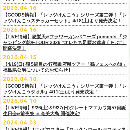
ー」の歌詞をデザインした「モンキーTシャツ」！
い。
証明できるもの（学生証、保険証など）
のご提示が必要となります）
チケット料金：全席指定¥3,500（税込） *未就学児童入場不可
hot.ne.jp/
☆オフィシャル先行☆
一般発売に先がけ、5/22(金)よりオフィシャル先行受付がスタート！
2026.04.16
≪受信可能ドメイン≫
l-tike.com
/
ent.
lawson.co.jp
一般チケット発売日：8月29日(土)
うつみようこ＆Yokoloco Band LIVE情報
チケット発売日：5月30日(土)10:00
5月15日(金)18:00 〜 5月24日(日)23:59
どうぞお見逃しなく！
4/30(木)恵比寿リキッドルーム公演より販売開始いたします！
＜お問合せ＞ローソンチケットインフォメーション
https:
//l-
【GOODS情報】「レッツけんこう」シリーズ第二弾！「レ
[オクノシンヤ(key)クハラカズユキ(ds)グレートマエカワ(b)竹安堅一(g)う
プレイガイド：チケットぴあ
https://t.pia.jp/
https://w.pia.jp/s/hosomichi26ofs/
tike.com/contact/
ッツけんこうステッカーセット」4/18(土)より発売決定！
つみようこ (vo.g)]
お問い合わせ：ell.SIZE 052-211-3997
＊本公演のチケットはチケット不正転売禁止法の対象となる「特定興行
◎「monobright TAIBAN Series 2026 〜SECOND PRIMAL〜」
2026.04.16
Electric Lady Landホームページ ＞
https://www.ell.co.jp/
入場券」となります
「レッツけんこう」シリーズ第二弾！ステッカーセットの発売が決定！
日時：2026年10月16日(金) 開場18:00/開演19:00
・6月5日(金) ＠名古屋TOKUZO
※本イベントはトークイベントです。当日はライブパフォーマンスはご
【LIVE情報】怒髪天&フラワーカンパニーズ presents 「ジ
4/18(土)SaToMansion 10th anniversary festival【南部事変 2026】公演よ
会場：恵⽐寿LIQUIDROOM
*ワンマン
ざいません。
ャンピング乾杯TOUR 2026 “オレたち足腰お達者くらぶ”」
◎「ロックのほそ道2026 〜15th Anniversary Special〜」
り販売開始いたします！
出演：モノブライト / フラワーカンパニーズ
18:30open 19:30start
開催決定！
「フォークの爆発2026 ミニマル巡業 〜うたとギターとコーラスと〜」
日時：2026年8月29日(土) 16:00 / 17:00
チケット料金：前売5,500円(税込/ドリンク代別/整理番号付)
京都のアイドルグループ・きのホ。の主催企画「THE 京月観」7/7(火)＠
予約￥5,000 当日￥5,500
編、長野での開催が決定！
2026.04.15
会場：ゼビオアリーナ仙台
一般チケット発売日：7月11日(土)
京都磔磔にフラワーカンパニーズの出演が決定！
https://www.tokuzo.com/2026Jun/20260605
出演：阿部真央 / クリープハイプ / Spitz / フラワーカンパニーズ（五十
2020年開催した「フラカンの横浜アリーナ」から続く＜フラカンの横浜
問い合わせ：ディスクガレージ https://info.diskgarage.com
【4/19(日) 鶴 5周⽬の47都道府県ツアー「鶴フェスへの道」
◎「フォークの爆発2026 ミニマル巡業 〜うたとギターとコーラスと〜」
音順）
ストーリー＞シリーズ、
福島県公演についてのお知らせ】
本日5月13日20:00から、チケットの先行抽選予約の受付もスタート！
◎「着ぐるみラッコのマグカップ」
・6月5日(土) ＠名古屋TOKUZO
※ミニマル巡業とは『
新たな試みとして歌とアコースティックギター一
料金：アリーナスタンディング￥10,000(税込・ブロック指定・入場整理
今年も8月23日(日)F.A.D YOKOHAMAにて開催決定！
＊オフィシャル先行受付＊
どうぞお見逃しなく！！
価格：￥2,000(税込）
2026.04.10
*ゲストあり：EDDIE（the 原爆オナニーズ）森田裕(バレーボールズ)
本とコーラスと小
今週末に出演を予定しておりました
物の楽器などで構成するライヴ』です
番号付)、スタンド指定席：￥10,000(税込)、車椅子席：￥11,000(税込)
期間：2026年5⽉22⽇(⾦) 18:00〜2026年5⽉31⽇(⽇) 23:59
カラー：グリーン , ホワイト
【GOODS情報】「レッツけんこう」シリーズ第一弾！「レ
17:00open 18:00start
日時：7/14(火) 開場18 : 30/開演19 : 00
お問い合わせ：ノースロードミュージック TEL 022-256-1000（営業時
◎「横浜ストーリー2026」
受付URL：
https://l-tike.com/monobright/
◎きのホ。presents「THE 京月観」vol.4
素材 ： ポリプロピレン
ッツけんこうタオル」4/11(土)より発売決定！
予約￥5,000 当日￥5,500
会場：
■2026年4月19日（日） 鶴 5周⽬の47都道府県ツアー「鶴フェスへの道」
長野
BAR THREE
間 平日11:00〜16:00）
日時：8月23日(日)Open 15:30 / Start 16:00
日時：2026年7月7日(火) 18:00 OPEN/18:30 START
サイズ：直径 約82mm × 高さ 約92mm
https://www.tokuzo.com/2026Jun/20260606
2026.04.10
チケット料金：4,800円（税込/整理番号付/ドリンク代別） ※高校生以下
福島県公演
HP:
https://rocknohosomichi.com
会場：神奈川・F.A.D
YOKOHAMA
会場：京都磔磔
容量／約340ml
お待たせしました、「レッツけんこう」シリーズの発売が決定！
は当日¥2,000キャッシュバック（
会場：福島県・OUTLINE 出演：鶴 / フラワーカンパニーズ
当日年齢を証明できるもの（学生証、
Instagram:
https://www.instagram.com/hosomichiofrock/
チケット料金：前売￥5,200（税込/整理番号付/
ドリンク代別）
【LIVE情報】9/26(土)＆9/27(日)グレートマエカワ第57回誕
出演：フラワーカンパニーズ / きのホ。
本体重量／約92g
第一弾として、「レッツけんこうタオル」が完成！
・6月7日(日)「Rainbow Hill 2026」」＠大阪 服部緑地・野外音楽堂
保険証など）
のご提示が必要となります）
X:
https://x.com/hosomichiofrock
生日会&前夜祭 in 奄美大島 開催決定!
※高校生以下は当日￥2,000キャッシュバック （当日年齢を証明できるも
チケット料金：¥4,800 (ドリンク代別途)
耐熱温度：140℃
4/11(土)「フラカンと行くザ50回転ズの故郷巡りツアー！」＠出雲アポロ
*イベント出演
一般チケット発売日：5月23日(土)
につきまして、鶴のオフィシャルサイトでお知らせがありましたとお
の(学生証、保険証など)
のご提示が必要となります）
2026.04.03
＊チケット先行抽選受付： 5/13(水)20:00~ 5/26(M火)23:59
耐冷温度：-40℃
公演より販売開始いたします！
開場/開演11:00 – 終演18:30予定
問い合わせ：長野CLUB JUNK BOX
り、延期となりました。
一般発売日:6月27日(土)
https://w.pia.jp/t/kinopo-
thekyogetsukan/
※ やわらかい乳白色と独特の透け感のあるマグカップです。
【LIVE情報】サンボマスター「ロックンロール デスティネ