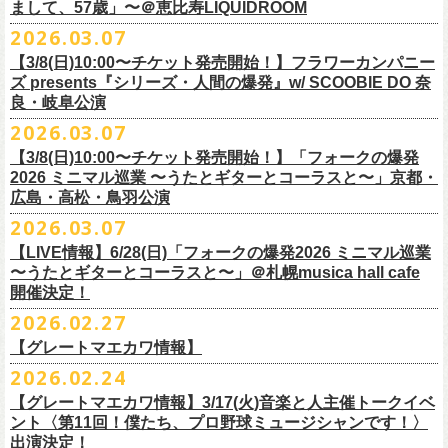
フラワーカンパニーズ presents「DRAGON DELUXE 2026」開催決定！
まして、57歳」〜＠恵比寿LIQUIDROOM
＊ライブハウス会場限定店頭先行：4/4(土) 12:00〜19:00
のみ
チケット料金：前売 ¥4,500(税込/ドリンク代別）
7月8月に開催するフラワーカンパニーズのアコースティック企画「フォ
・石巻 BLUE RESISTANCE店頭
2026.03.07
会場：国営みちのく杜の湖畔公園 北地区 エコキャンプみちのく
一般チケット発売日：4/25(土) 10:00
「DRAGON DELUXE」は、“名古屋のロックシーン活性化”、“
デビューか
ークの爆発2026 〜座って演奏するスタイルです〜」の一般チケット発売
〒986-0824 宮城県石巻市立町１丁目１－２－１
７
HP：
https://arabaki.com/
▼OFFICIAL HP先行
【3/8(日)10:00〜チケット発売開始！】フラワーカンパニー
5月23日(土)、24日(日)＠東京・錦糸公園で行われる「ニクオン2026」に
ら応援してくれている名古屋の皆さんへの恩返し”、“
名古屋への郷土愛”の
が3/28(土)10:00よりスタート！
*注意事項
【受付期間】4/4(土) 10:00 ～ 4/12(日) 23:59
ズ presents『シリーズ・人間の爆発』w/ SCOOBIE DO 奈
フラワーカンパニーズの出演が決定！
3つをテーマに掲げ、2012年より地元・
名古屋で開催しているフラワーカ
また、先日追加発表いたしました「フォークの爆発2026 ミニマル巡業 〜
東北地方在住者のみの先着販売となります
[GTR祭’26 SPECIAL BAND]
【当落・入金期間】4/15(水) 13:00 ～ 4/19(日) 21:00
良・岐阜公演
フラカンの出演はいずれか1日となります。
ンパニーズの主催イベント。
うたとギターとコーラスと〜」6/28(日)＠札幌musica hall cafeのチケット
１人１枚のみ購入可能
＊The Birthday (クハラカズユキ, ヒライハルキ, フジイケンジ)
【受付URL】
https://eplus.jp/g-freakfactory/
2026.03.07
THE BOYS&GIRLS 15th ANNIVERSARY TOUR《GO AHEAD 2026》に
も同じく3/28(土)10:00よりスタート！
住所記載の身分証確認持参の上、
それぞれのライブハウス店頭にて販売
＊ Paledusk
————————————————
フラワーカンパニーズの出演が決定！
◎「ニクオン2026」
【3/8(日)10:00〜チケット発売開始！】「フォークの爆発
15回目となる今年は初のアコースティックセットスタイル”
フォークの爆
します
・Kyeboad：高野勲
○枚数制限：お一人様2枚まで
7月23日(木)＠八王子RIPS にて、15周年お祝いさせていただきます！
日時：2026年5月23日(土)、24日(日) 11:00〜19:00 ※フラワーカンパ
2026 ミニマル巡業 〜うたとギターとコーラスと〜」京都・
発編”で開催！
購入は現金のみとなります
[GUEST GUITAR ＆ VOCALS]
○3歳以上のお客様はチケットが必要。「3歳未満のお子様」は保護者と一
ニーズの出演はいずれか1日
広島・高松・鳥羽公演
ゲストにお招きするのは、YO-KING、そしてヒグチアイ！
◎「フォークの爆発2026 〜座って演奏するスタイルです〜」
転売は固く禁止とさせていただきます
・うつみようこ
緒の場合は保護者1名につき1名まで入場無料。（保護者1名、「3歳未満
◎THE BOYS&GIRLS 15th ANNIVERSARY TOUR《GO AHEAD 2026》
会場：錦糸公園（東京都墨田区錦糸4-15-1）
2026.03.07
素敵な弾き語りをしてくださるお二人と共に、
贅沢な1日をお届けしま
7/4(土)岡山・倉敷新渓園敬倹堂 16:30/17:00 問：キャンディープロモ
公演当日も身分証を確認させて頂きます（U-22割も同様）
・菅原卓郎(9mm Parabellum Bullet)
のお子様」2名の場合は入場不可。）
日時：2026年7月23日(木) OPEN 18:30 / START 19:00
出演：フラワーカンパニーズ、勝手にしやがれ、馬場俊英、
松室政哉、
す。
ーション岡山
当日11:30〜整列開始いたします
【LIVE情報】6/28(日)「フォークの爆発2026 ミニマル巡業
・曽我部恵一
○今回のイベントに関しては、電子チケットまたは紙チケットとさせて頂
会場：八王子RIPS
ジャンクフジヤマ、THESE THREE WORDS、Ally CARAVAN、the
7/5(日)兵庫・神戸クラブ月世界 15:30/16:00 問：清水音泉
〜うたとギターとコーラスと〜」＠札幌musica hall cafe
近隣のご迷惑になるためそれ以前のお並びは禁止とさせていただき
ます
・竹安堅一(フラワーカンパニーズ)
きます。
出演：THE BOYS&GIRLS、フラワーカンパニーズ
Tiger、island etc.、BOΦGY 他
◎フラワーカンパニーズ presents 「DRAGON DELUXE 2026 〜フォーク
開催決定！
7/11(土)岐阜・郡上八幡Club Layla 16:30/17:00 問：クラブレイラ
その他詳細：
https://www.gip-web.co.jp/schedule/detail/8491#13568
・TAKUMA(10-FEET)
————————————————
チケット料金：5,000円/10代割：¥4,000 （税込/ドリンク代別)
入場/観覧：無料/オールスタンディング
の爆発編〜」
7/19(日)東京・有楽町I’M A SHOW 15:15/16:00 問：ネクストロード
問い合わせ：
2026.02.27
G.I.P.
https://www.gip-web.co.jp/t/info
・Duran
問い合わせ：
https://info.diskgarage.com/
その他詳細：
https://www.theboysandgirls.net/goahead26
アクセス：JR総武線「錦糸町駅」北口より徒歩3分、
東京メトロ半蔵門線
日時：2026年8月30日(日) 開場16:30 開演17:00
4/30(木)鈴木圭介57歳の誕生日に恵比寿
LIQUIDROOMNにてワンマンライ
8/1(土)福岡・門司BRICK HALL 16:30/17:00 問：ブリックホール
・TOSHI-LOW (OAU/BRAHMAN/the LOW-ATUS)
【グレートマエカワ情報】
「錦糸町駅」4番出口すぐ
会場：愛知＠名古屋 DIAMOND HALL
ブ、本日より一般チケットの発売がスタート！
8/2(日)福岡・門司BRICK HALL 15:30/16:00 問：ブリックホール
＊宮古公演
&KOHKI(OAU/BRAHMAN)
肉ハジケテ、音シタタル。 フードフェスと音楽フェスのコラボイベント
2026.02.24
出演：フラワーカンパニーズ（*アコースティックSET）、
YO-KING、ヒ
チケット料金：5,500円（税込/整理番号付/ドリンク代別）
日時：2026年7月26日(日) 開場 17:30 / 開演 18:00
・布袋寅泰
「ニクオン2026」
今年も開催！
5/4(月祝)5/5(火祝)＠大阪・泉大津フェニックスで開催される
グチアイ
【グレートマエカワ情報】3/17(火)音楽と人主催トークイベ
※7/4＠倉敷はドリンク代なし、7/19＠東京は全席指定
会場：岩手・カウンターアクション宮古
・ホリエアツシ(ストレイテナー)
墨田区を中心とした人気飲食店約20店舗が自慢の肉料理を披露。
ステー
「OTODAMA’26」にフラワーカンパニーズの出演が決定！
6月20日(土)、21日(日)に渋谷のライブハウスで開催される『YATSUI
チケット料金：前売 ¥5,500（税込/椅子席/整理番号付/ドリンク代別途
ント〈第11回！僕たち、プロ野球ミュージシャンです！〉
◎フラワーカンパニーズ・ワンマンライヴ
※高校生以下は当日¥2,000キャッシュバック（
当日年齢を証明できるも
出演：サンボマスター、フラワーカンパニーズ
・松尾レミ(GLIM SPANKY)
ジでは今年も極上のライブをお届け。
フラワーカンパニーズは5月5日(火祝)、10:00開場後の朝イチ！源泉テン
FESTIVAL! 2025』にフラワーカンパニーズの出演が決定！
出演決定！
要）
〜鈴木圭介誕生日「初めまして、57歳」〜
の（学生証、保険証など）
のご提示が必要となります）