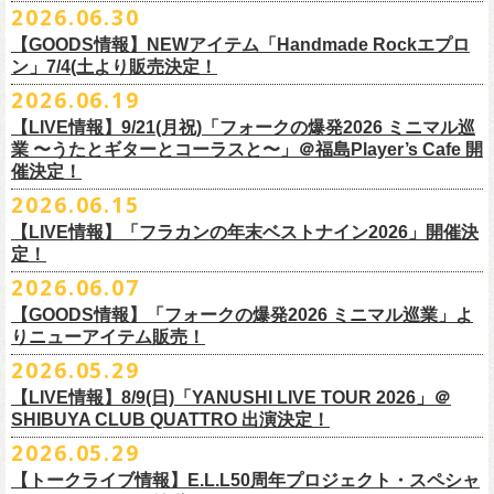
その他詳細：OFFICIAL SITE：
https://www.ishigaki-fes.jp/
2026.06.30
水音泉
☆最速先行受付スタート！
カラー：レッド , ブルー
済チケット
をお持ちの方はそのまま使用可能となります。
2026年
9月2日〜6日に開催される
スマイリー
原島さんのイベント
湯仲間販売所
https://eplus.jp/sf/detail/4579890001-P0030001P0030002?
【GOODS情報】NEWアイテム「Handmade Rockエプロ
素材：綿 100％
「SMILEY’S CONNECTION スマイリー原島 BIRTHDAY FESTIVAL
#いしがき2026
チケットぴあ
ン」7/4(土より販売決定！
P6=001&P1=0402&P59=1&block=true
サイズ：28 × 28 cm
6days ～ ハメチ a-GOGO CARNIVAL!!～」出演決定！
【チケットぴあにてご購入のお客様】
#いしがきミュージックフェスティバル
イープラス
その他詳細：イベントオフィシャルサイト
https://shelter35th.com/
生地：8重ガーゼふきん
2026.06.19
フラワーカンパニーズは
＜
day
２下北沢
CLUB Que
編＞
9月3日(木)下北沢
払戻方法は、
チケットの受取方法や支払方法などにより異なります。
7/4(土)「フォークの爆発2026 〜座って演奏するスタイルです〜」＠倉敷
ローチケ
問い合わせ：HOTSTUFF 050-5211-6077(平日12:00-18:00)
CLUB Queに出演致します。
下記 URL よりどの払戻方法になるのか確認してください。
【LIVE情報】9/21(月祝)「フォークの爆発2026 ミニマル巡
新渓園敬倹堂より、グッズにNEWアイテムが登場！
業 〜うたとギターとコーラスと〜」＠福島Player’s Cafe 開
http://t.pia.jp/guide/refund.
jsp
新たな企画「Handmade Rock」シリーズ第一弾として、初アイテム、エ
・11/1(日)名古屋クラブクアトロ OPEN 15:15 START 16:00 問：
催決定！
<お問合せ> チケットぴあ
http://t.pia.jp/help/
index.jsp
プロンを販売いたします！
JAIL HOUSE
2026.06.15
お料理の時だけでなく、お掃除やDIY作業の時など、いろんなシチュエー
チケットぴあ
【イープラスにてご購入のお客様】
ションでご利用いただけるおすすめアイテムです。
イープラス
【LIVE情報】「フラカンの年末ベストナイン2026」開催決
12/2(水)恵比寿LIQUIDROOMで開催される奥野
真哉さんの祝・還暦イベン
9/22(火祝)富山駅周辺5会場で開催されるサーキットフェス「back on live
払戻方法は、チケットの受取方法や支払方法により異なります。
ぜひチェックしてくださいね！
定！
ローチケ
トにフラワーカンパニーズの出演が決定！
FES 2026 能登半島災害復興支援」にフラワーカンパニーズの出演が決
詳細は下記の払戻方法チャートをご確認ください。
2026.06.07
グレートマエカワ、竹安堅一が参加するうつみようこ＆Yokoloco Bandも
定！
＜公演変更／延期 払戻方法確認チャート＞
＜全公演共通＞
【GOODS情報】「フォークの爆発2026 ミニマル巡業」よ
ハウスバンドとして参加いたします。
チケット完売となっておりました7/11(土)開催「
フォークの爆発2026 〜
出演する会場など詳細は後日発表となります。
払戻方法確認チャート
http://eplus.jp/
refund2/
チケット料金：前売￥5,700(税込/ドリンク代別途要)
りニューアイテム販売！
みんなで盛大にお祝いしましょう♪
座って演奏するスタイルです〜」岐阜・郡上八幡Club Layla 公演につき
質問に答えながらご自身の状況を確認してください。 適切な払戻方法を
※高校生以下は当日¥2,000キャッシュバック（当日年齢を証明できるも
まして、限定枚数となりますが＜立ち見席＞
2026.05.29
の追加販売を行うことが決
どうぞお楽しみに！
ご覧になれます。
の（学生証、保険証など）のご提示が必要となります）
6/8(月)からスタートする「フォークの爆発2026 ミニマル巡業 〜うたとギ
◎奥野真哉 還暦イベント “〜オクピンの笑って︕笑って︕︕ 60歳〜「君
定しました。
【LIVE情報】8/9(日)「YANUSHI LIVE TOUR 2026」＠
e+Q＆A ページ：
https://eplus.jp/qa/
チケット完売となっておりました7/5(日)開催「フォークの爆発2026 〜座
一般チケット発売日：8月8日(土)
ターとコーラスと〜」にて、ラッコシリーズのニューアイテムの販売が
◎「モンキーTシャツ」
はカンレキさ」”
◎「back on live FES」
SHIBUYA CLUB QUATTRO 出演決定！
って演奏するスタイルです〜」兵庫・神戸クラブ月世界 公演につきまし
決定！
価格：￥3,700(税込)
日時：2026年12月2日(水) 開場18:00 / 開演19:00
◎「フォークの爆発2026 〜座って演奏するスタイルです〜」
日程：2026年9月22日(火祝)
て、限定枚数となりますが＜2F立ち見席＞の追加販売を行うことが決定
2026.05.29
【ローソンチケットでご購入で、紙チケットをご選択のお
さらに、完売御礼となった「レッツけんこうアンブレラチャーム」（ラ
ボディ：ビッグシルエット
会場：恵比寿 LIQUIDROOM
7/11(土)岐阜・郡上八幡Club Layla 開場16:30/開演17:00
会場：
しました。
ンダム）がイエローver.で販売再開決定！
客様】
カラー：ホワイト、アシッドブルー、
[NEWカラー！]
サンドベージュ
【トークライブ情報】E.L.L50周年プロジェクト・スペシャ
チケット：
追加チケット＞立ち見席 ￥5,500（税込/ドリンク代別）
・富山MAIRO