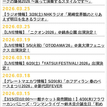
◎「レッツけんこう
タオル
」
ークの爆発2026 〜座って演奏するスタイルです〜」
一般チケット発売日：8月8日(土)
ミ蒸着袋入り(*どれになるかお楽しみスタイル）
☆HP先行：
会場：奄美大島＠ LIVE BOX MA・YASCO
価格：￥1,800 (税込)
2026.03.25
素材 ： 白アクリル , シリコンリング , ステンレス製カニカン
受付期間：4/16(木)12:00〜4/26(日)23:59
出演：フラワーカンパニーズ
カラー：ホワイト
サイズ ： （本体）40×28mm 厚み3mm
受付URL：
https://eplus.jp/jpk-tour26/
【ラジオ情報】3/28(土) NHKラジオ「尾崎世界観のとりあ
サンボマスター夏の東北７か所を廻るツアー「ロックンロール デスティ
オープニングアクトあり：ずぶ濡れブラザーズ
◎「レッツけんこうアンブレラチャーム」（ランダム）
イエローver.
サイズ：82cm × 34cm
えず明日を生きるラジオ」
ネーション in とうほく 「from ふくしま for ふくしま」、7/25(土)石巻、
チケット料金：前売 ¥3,800（税込/全自由席/整理番号付/ドリンク代別途
価格：￥500(税込)
素材：綿100%
◎怒髪天&フラワーカンパニーズ presents 「ジャンピング乾杯TOUR
7/26(日)宮古の2公演にフラワーカンパニーズの出演が決定！
2026.03.25
要）
仕様：チャーム4種（けいくん、まーちゃん、けんちゃん、
こにし）/アル
■3月28日(土)22:05〜22:55 NHKラジオ「尾崎世界観のとりあえず明日を
2026 “オレたち足腰お達者くらぶ”」
久しぶりのサンボマスターとの対バン、どうぞお楽しみに！
一般チケット発売日：6月6日(土)予定
ミ蒸着袋入り(*どれになるかお楽しみスタイル）
【LIVE情報】「ニクオン2026」＠錦糸公園 出演決定！
生きるラジオ」
・9月5日(土) 滋賀U☆STONE 17:00/17:30 （問）清水音泉 06-6357-
問い合わせ：LIVE BOX MA・YASCO
素材 ： 黄色アクリル , シリコンリング , ステンレス製カニカン
◎「レッツけんこうステッカーセット」*6枚組
＊鈴木圭介がゲストとして出演
2026.03.19
3666 (平日12:00〜17:00) info@shimizuonsen.com
◎サンボマスター「ロックンロール デスティネーション in とうほく
サイズ ： （本体）40×28mm 厚み3mm
価格：￥1,000（税込）
https://www.nhk.jp/p/rs/KG9YLK9LWL/
【LIVE情報】5/5(火祝)「OTODAMA’26」＠泉大津フェニッ
・9月6日(日) 伊勢RHYTHM 16:00/16:30 （問）JAILHOUSE 052-936-
「from ふくしま for ふくしま」
◎「グレートマエカワ第57回誕生日会 in 奄美大島」
素材 ： 塩ビ
クス 出演決定！
6041
www.jailhouse.jp
＊石巻公演
日時：2026年9月27日(日) 開場17:00 開演18:00
各サイズ
・9月12日(土) 弘前KEEP THE BEAT 17:00/17:30 （問）ノースロード
2026.03.18
日時：2026年7月25日(土) 開場 17:30 / 開演 18:00
会場：奄美大島＠ ROAD HOUSE ASiVi
けいくん：51×74mm
ミュージック秋田 018-833-7100
会場：宮城・石巻BLUE RESISTANCE
6/21(日)「G-FREAK FACTORY presents “MAD SOUL CONNECTION
出演：フラワーカンパニーズ
【LIVE情報】6/20(土)『YATSUI FESTIVAL! 2026』出演決
まーちゃん：44×70mm
・9月13日(日) 秋田Club SWINDLE 15:30/16:00 （問）ノースロードミュ
出演：サンボマスター、フラワーカンパニーズ
定！
vo.24″」＠前橋DYVER にて、G-FREAK FACTORYとの対バンが決定！
オープニングアクトあり：楠田莉子BAND
けんちゃん：41×64mm
ージック秋田 018-833-7100
チケット料金：
「ARABAKI ROCK FEST.26」4/26(日)MICHINOKU PEACE SESSION
一般発売日に先がけ、4/4(土) 10:00よりオフィシャル先行受付もスター
チケット料金：前売 ¥4,500（税込/整理番号付/ドリンク代別途要）
2026.03.18
こにし：49×66mm
出演：怒髪天、フラワーカンパニーズ
前売 ¥5,500(税込/ドリンク代別）
GTR祭’26ステージに、GUEST GUITARとして竹安堅一の出演が決定しま
ト。どうぞお見逃しなく！
一般チケット発売日：6月6日(土)予定
バンドロゴ：74×45mm
【グレートマエカワ情報】5/20(水)「ホフディラン 春のベ
チケット料金：オールスタンディング ￥6,900（税込/ドリンク代別途
U-22割 ￥4,500(税込/ドリンク代別/身分証持参必須（コピー不可/公演当
した！
問い合わせ：ROAD HOUSE ASiVi
チキパン(CHICKEN PUNKS)：45×90mm
ースまつり2026」＠新代田FEVER
要）※未就学児童入場不可(小学生以上のご入場される方全てにチケット
日提示できない場合は一般価格チケットとの差額分をお支払いいただき
◎「G-FREAK FACTORY presents “MAD SOUL CONNECTION vo.24″」
2026.03.15
必要)
ます)
◎「ARABAKI ROCK FEST.26」
日時：2026年6月21日(日) 開場16:30 / 開演 17:00
一般チケット発売日：6月6日(土)
※１人１枚※未就学児入場不可/小学生以上チケット必要
【3/15(日)10:00〜一般チケット発売開始！】4/30(木)フラワ
日時：4月25日(土) 開場9:30 開演10:30
会場：前橋DYVER
ーカンパニーズ・ワンマンライヴ 〜鈴木圭介誕生日「初め
一般チケット発売日：2026年6月6日(土)
4月26日(日) 開場9:30 開演10:30 ※竹安堅一の出演は4/26(日)
出演：G-FREAK FACTORY、フラワーカンパニーズ