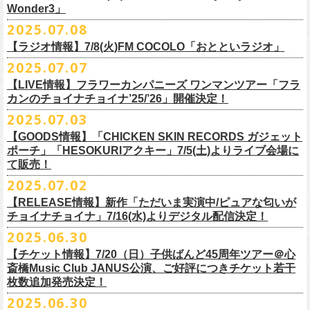
一般チケット発売日：
Wonder3」
③この
#フラカン
キャンペーンポストをリポストしてください
ゲスト：スキマスイッチ
◎7/16(水)デジタルリリース
10/25〜12/22公演＞8月30日(土)
◎「FUNKIST & RED JETS & MAIRO 25th Anniversary LIVE」
encore
2025.07.08
https://www.youtube.com/watch?
＊「ただいま実演中 / ピュアな匂いがチョイナチョイナ」
v=BR4CmNuGCLg&t=28
■7月11日(金) 14:00〜18:45 エフエム長崎「Fly-Day Wonder3」
1/17〜3/14公演＞10月18日(土)
日程：2025年10月5日(日) OPEN 16:00 START 16:25
EN1 涙よりはやく走れ
上記①②③を行って、キャンペーンへの応募が完了。
https://SPACESHOWERFUGA.lnk.
to/tadaima_pure
【ラジオ情報】7/8(火)FM COCOLO「おとといラジオ」
＊鈴木圭介、グレートマエカワ コメントOA！
会場：富山MAIRO
EN2 はぐれ者讃歌
抽選で、合計6名様にスペシャルグッズを
プレゼントいたします！
■vol.1
https://www.fmnagasaki.co.jp/program/wonder3/
2025.07.07
出演：フラワーカンパニーズ、FUNKIST、RED JETS、THE
EN3 真冬の盆踊り
■7月8日(火)18:00〜19:00 FM COCOLO「おとといラジオ」
ゲスト：加藤ひさし、古市コータロー(THE COLLECTORS)
＊「ザッツオーライ」
SANDMA（O.A）
【LIVE情報】フラワーカンパニーズ ワンマンツアー「フラ
＊鈴木圭介、グレートマエカワ コメントOA！
9/20(土)「フラカンの日本武道館 Part2 〜超・今が旬〜」開催に向け、た
https://www.youtube.com/watch?
https://SPACESHOWERFUGA.lnk.
v=kTtAgK2Iq4A&t=2345s
to/thatsallright
カンのチョイナチョイナ’25/’26」開催決定！
チケット料金：前売:¥5000 ※入場時別途ドリンク代¥600要
encore2
https://x.com/ototoi_radio
くさんの人にフラカンの魅力を届けてくださいね！
2025年9月20日(土)開催、フラワーカンパニーズ日本武道館ワンマンライ
プレイガイド：
https://eplus.jp/sf/detail/4369140001
EN4 NUDE CORE ROCK’N’ROLL
2025.07.03
ブ「フラカンの日本武道館 Part2 〜超・今が旬〜」オフィシャルグッズ
■vol.2
＊「すべての若さなき野郎ども」
スペシャルグッズ内容；
を一挙公開！
ゲスト：Hump Back
https://SPACESHOWERFUGA.lnk.
to/subetenowkasanakiyaroudomo
【GOODS情報】「CHICKEN SKIN RECORDS ガジェット
◎世界でひとつだけのフラカンオリジナルTシャツ（「フラカンの日本武
そして、本日より、事前通販受付をスタートいたします。
https://www.youtube.com/watch?
v=6XTayyWwFP0&t=6s
ポーチ」「HESOKURIアクキー」7/5(土)よりライブ会場に
道館 Part2」ライブ写真をプリント・デザインしたTシャツ）：1名様
て販売！
＊「友達100万人」
◎「フラカンの日本武道館 Part2」グッズ サイン入り（何が届くかはお
一部商品は製造に時間を要するため、7/22(火)より生産開始となります。
■vol.3
https://SPACESHOWERFUGA.lnk.
to/tomodachihyakumannin
2025.07.02
フラワーカンパニーズ 新作グッズが登場！
楽しみ）：5名様
それを踏まえ、【7/21(月祝)23:59まで】にご注文いただいた超早期ご購
ゲスト：根本要（スターダスト☆レビュー）
◎うつみようこ＆YOKOLOCO BAND
【RELEASE情報】新作「ただいま実演中/ピュアな匂いが
入対象の方には、確実にお届け＆超早期ご注文特典ステッカー（裏面に
https://www.youtube.com/watch?
v=OMoBtAjSn-w
日時：12/23(火)Open 18:00 / Start 19:00
チョイナチョイナ」7/16(水)よりデジタル配信決定！
充電器やケーブル、モバイルバッテリーなどまとめて持ち運びできる
※キャンペーン参加にはXアカウントが必要となります。
メンバーからのお礼メッセージ入り）をお付けいたします！
会場：京都磔磔
2025.06.30
「CHICKEN SKIN RECORDS ガジェットポーチ」、
※賞品の選択は出来ません。予めご了承ください。
■vol.4：山里亮太（南海キャンディーズ）
フラワーカンパニーズが20枚目のアルバム『正しい哺乳類』
を今年1月に
チケット料金：前売¥5000 / 当日¥5500
7/9(水)に発売する企画アルバム『HESOKURI ～オリジナルアルバム未収
【チケット情報】7/20（日）子供ばんど45周年ツアー＠⼼
7/22(火)以降のご注文＆公演当日ご購入の方にもなるべくお届けできるよ
https://youtube.com/live/_ipE-
Na37yY
リリースしたばかりの中、早くも新曲2曲を制作！
チケット取り扱い：
録集～』発売を記念した「HESOKURIアクキー」、
斎橋Music Club JANUS公演、ご好評につきチケット若干
★応募方法
う製作したいと思いますが、商品によって、場合によっては完売となる
そのタイトルは「ただいま実演中」と「
ピュアな匂いがチョイナチョイ
・磔磔店頭（販売中）
こちらの2種を
7/5(土)フラワーカンパニーズ アコースティック・ワンマ
枚数追加発売決定！
1.キャンペーン公式ページ
https://flowercompanyz.mixlist.app/
にアクセ
可能性がございます。ご希望の方はどうぞお早めにご注文ください！
■vol.5
ナ」。
・7/12(土)10:00〜7/24(木)23:59 イープラスプレオーダー
ンツアー 「フォークの爆発2025～座って演奏するスタイルです～」＠
喜
2025.06.30
スします。
ゲスト：大槻ケンヂ（筋肉少女帯/特撮/オケミス）
出来立てほやほやの今2曲をダブルAサイドシングルとして7/
16(水)にデジ
・8/9〜 一般発売（イープラス）