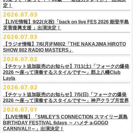
また払い戻しのご希望の方は、大変お手数ですが、来月8月末までに、
定！
福島県公演
・ファンクラブ優先でご購入の方は ヤングフラワーズ
開場15:30 開演16:00
2026.07.03
flocommail@youngflowers.jp まで
↓
【LIVE情報】9/22(火祝)「back on live FES 2026 能登半島
・プレイガイドでご購入の方は flowerotegami@gmail.com まで
災害復興支援 」出演決定！
◎フラワーカンパニーズ 「フラカンのクアトロツアー
ご連絡いただきますようお願い致します。
＜振替日程＞
2026.07.03
2026」
◎チャリティーグッズ「思いのチャーム」（*リフレクターチャーム）
ご来場くださる皆様はどうぞお気をつけて会場までいらしてください。
【ラジオ情報】7/6(月)FM802「THE NAKAJIMA HIROTO
■2026年12月18日（金） 鶴 5周⽬の47都道府県ツアー「鶴フェスへの
価格：各600円（税込）
11月1日、2日に@Zepp DiverCity Tokyoで開催されるSHELTER35周年を
SHOW 802 RADIO MASTERS」
道」福島県公演
・10/10(土)渋谷クラブクアトロ OPEN 16:15 START 17:00 問：ネ
カラー：白、緑、赤オレンジ
締めくくるファイナル2DAYSイベント「SHELTER 35th Anniversary
フラワーカンパニーズ メンバー、スタッフ一同
2026.07.02
開場18:30 開演19:00
クストロード
Finale ” ZeppがSHELTERになります ” 」のDAY2にフラワーカンパニーズ
■7月6日(月)14:00〜17:51 FM802「THE NAKAJIMA HIROTO SHOW 802
会場：福島県・OUTLINE 出演：鶴 / フラワーカンパニーズ
チケットぴあ
【チケット追加販売のお知らせ】7/11(土)「フォークの爆発
の出演が決定！
RADIO MASTERS」
9/19(土)開催「いしがきMUSIC FESTIVAL2026」に出演決定！
※開場開演時間が変更になります。ご注意ください。
イープラス
2026 〜座って演奏するスタイルです〜」郡上八幡Club
SHELTER35周年を締めくくるファイナルをサバシスターと一緒にお祝い
＊鈴木圭介、グレートマエカワ 生出演(17:00台出演予定）
今年はマチナカステージにてアコースティックライブの出演となりま
詳細：
https://afrock.jp/live/
21483/
ローチケ
Layla
させていただきます！
https://funky802.com/masters/
す。
2026.07.02
8/1(土)12:00よりチケット一般発売スタート！
・10/24(土)広島クラブクアトロ OPEN 16:15 START 17:00 問：キ
◎「SHELTER 35th Anniversary Finale ” ZeppがSHELTERになります ”
【チケット追加販売のお知らせ】7/5(日)「フォークの爆発
お待ちしております！
ーーーーーーーーーーー
ャンディー・プロモーション
DAY2」
2026 〜座って演奏するスタイルです〜」神戸クラブ月世界
＊振替公演にご来場が難しい方へ以下払い戻しのご案内です。
チケットぴあ
日時：2026年11月2日(月)
2026.07.01
◎「いしがきMUSIC FESTIVAL2026」
イープラス
会場：Zepp DiverCity Tokyo
日程：026年9月19日(土)
【LIVE情報】「SMILEY’S CONNECTION スマイリー原島
ローチケ
＜払い戻し期間＞
出演：サバシスター、フラワーカンパニーズ
BIRTHDAY FESTIVAL 6days ～ ハメチ a-GOGO
会場：岩手県盛岡市盛岡城跡公園を中心に開催
チケット料金：オールスタンディング：¥3,935、２Ｆ指定：¥3,935 ※
7月13日 10:00～7月27日 23:59
◎「Handmade Rockふきん」
CARNIVAL!!～」出演決定！
チケット発売日：8月1日(土)12:00
・10/25(日)梅田クラブクアトロ OPEN 15:15 START 16:00 問：清
ドリンク代別 ※未就学児入場不可
価格：￥1,200(税込）
※TSURUKAI先行、
その他プレイガイドなどで4月19日福島公演のご購入