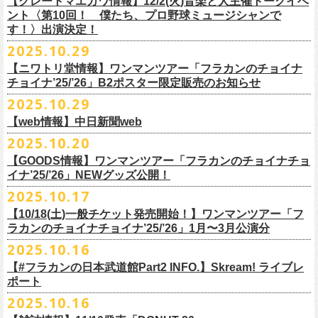
【グレートマエカワ情報】12/2(火)音楽と人主催トークイベ
翌週以降も過去のライブ映像を順次配信予定です。
ライブ、『フラワーカンパニーズ「ゾロ目だョ全員集合!〜フラカン33
GORA BREWERY
U-NEXT月額会員の方は、追加料金なくお楽しみいただけます。
1days視聴券 2,800円(税込)
出演：JUN SKY WALKER(S) 、フラワーカンパニーズ
ント〈第10回！ 僕たち、プロ野球ミュージシャンで
様々な会場でのフラカンのライブをぜひお楽しみください！
年、野音99年〜」2022.9.23 日比谷野外大音楽堂』に続く第3弾、第4弾と
Godspeed Brewery（The Slop Shop）
2days視聴券 5,000円(税込)
チケット料金：6,600円（税込）＋ドリンクオーダー ※未就学児入場不可
す！〉出演決定！
して、
しまなみブルワリー
翌週以降も過去のライブ映像を順次配信予定です。
視聴チケット販売期間：12/08（月）21:00〜12/30(火) 19:00
一般チケット発売日：2026年1月24日(土)
2025.10.29
＊11/27(木)正午配信開始
年末恒例となった京都磔磔での2デイズライブ、2023年に開催されたフラ
Shimoda Brewing Company
様々な会場でのフラカンのライブをぜひお楽しみください！
【公演詳細】
視聴チケット販売URL：
https://eplus.jp/fc-st/
問い合わせ：E.L.L. 052-201-5004
◎『フラワーカンパニーズ「ゾロ目だョ全員集合!〜フラカン33年、野音
ワーカンパニーズ「神さまツアー」～年末恒例磔磔2デイズ～の1日目、2
【ニワトリ堂情報】ワンマンツアー「フラカンのチョイナ
Streetlight Brewing
公演タイトル：第10回！ 僕たち、プロ野球大好きミュージシャンです！
JUN SKY WALKER(S) オフィシャルサイト
http://junskywalkers.jp/
99年〜」2022.9.23 日比谷野外大音楽堂』
日目それぞれの映像を同時配信がスタート！
チョイナ’25/’26」B2ポスター限定販売のお知らせ
SEOUL BREWERY（エムエスエンタープライズ）
＊11/20(木)正午配信開始
日時・会場：12月2日（火）LOFT9 Shibuya
▼視聴はこちら
U-NEXT月額会員の方は、追加料金なくお楽しみいただけます。
立飛麦酒醸造所
◎「フラカンの横浜アリーナ -リモートライヴ編- 〜生き続けてる事は最
2025.10.29
（
https://www.loft-prj.co.jp/schedule/loft9/access
）
2026年1月12日(月祝)＠仙台darwinで開催される四星球企画「毛が生えた
https://video.unext.jp/browse/feature/FET0012549
CHORYO
Craft
Beer
大のメッセージ！〜」 2020.8.27 横浜アリーナ *無観客配信ライブ
開場／開演： 17:45／18:30
日」にフラワーカンパニーズの出演が決定！
【web情報】中日新聞web
様々な会場でのフラカンのライブをぜひお楽しみくださいね。
DevilCraft Brewing
▼視聴はこちら
（終演予定：21:15）
2025.10.20
9月20日(土)
に開催した日本武道館公演『フラカンの日本武道館 Part2 〜
Totopia Brewery
https://video.unext.jp/browse/feature/FET0012549
■10月28日(火)公開 中日新聞web
出演ミュージシャン： ※五十音順
◎四星球企画「毛が生えた日」
超・今が旬〜』、このライブの模様がU-NEXTにて12/
5(金)19:00〜独占ラ
＊U-NEXT独占ライブ配信詳細
そして、いよいよ12/5(金)19:00〜「フラカンの横浜アリーナ -リモートラ
【GOODS情報】ワンマンツアー「フラカンのチョイナチョ
Trap Door Brewing他（AQベボリューション）
【動画】名曲「深夜高速」やディープな名古屋の魅力を語る フラワー
イノウエアツシ（ニューロティカ／横浜DeNAベイスターズ）、ウエノコ
日時：2026年1月12日(月祝) OPEN 15:30 / START 16:00
イブ配信されることが決定！
イナ’25/’26」NEWグッズ公開！
◎フラワーカンパニーズ「フラカンの日本武道館 Part2 〜超・今が
イヴ編- 〜生き続けてる事は最大のメッセージ！〜」U-NEXT独占配信
奈良醸造
カンパニーズ・鈴木圭介さん、イラストレーター・丹下京子さん対談
ウジ（the
会場：仙台darwin
全国のライブハウスを主戦場とし”メンバーチェンジなし、
活動休止な
旬〜」
がスタート！
2025.10.17
NOVORU
＊U-NEXT独占ライブ配信詳細
https://www.chunichi.co.jp/article/1151332
HIATUS、Radio Caroline／広島東洋カープ）、オカモト”MOBY”タクヤ
出演：四星球、フラワーカンパニーズ、SCOOBIE DO
10/25(土)＠熊本Djangoよりスタートするフラワーカンパニーズ ワンマン
し”で全国各地でライブ・
ツアーを続けているフラカンが、結成36年
配信日：2025年12月5日(金)19:00〜 ※見逃し配信あり
合わせてどうぞお楽しみに！
NOMCRAFT BREWING
◎フラワーカンパニーズ「フラカンの日本武道館 Part2 〜超・今が
(SCOOBIE DO ／MLB
チケット料金：¥4,200(税込/ドリンク代別)
四星球・北島康雄くんのトークライブに鈴木圭介の出演が決定！
【10/18(土)一般チケット発売開始！】ワンマンツアー「フ
ツアー「フラカンのチョイナチョイナ’25/’26」ら販売するNEWグッズを
で”超・今が旬”
と自負し10年振りに挑んだ2度目の日本武道館ライブ。
視聴料：U-NEXT月額会員視聴無料
Nomodachi Brewing
旬〜」
解説者)、グレートマエカワ（フラワーカンパニーズ／中日ドラゴン
一般チケット発売日：11月29日(土)
ラカンのチョイナチョイナ’25/’26」1月〜3月公演分
公開！
その模様を10年前の武道館ライブ映像をはじめフラカンのMVも
数多く手
配信URL：
https:
//t.unext.jp/r/flowercompanyz
＊12/4(木)正午配信開始
箱根ビール醸造所
配信日：2025年12月5日(金)19:00〜 ※見逃し配信あり
ズ）、樋口豊
問い合わせ：ジー・アイ・ピー tel022-222-9999
◎『僕？僕は君だよ 76日前の』
2025.10.16
掛けている映像監督・番場秀一氏がリアルに映し出します。
◎ フラワーカンパニーズ「神さまツアー」～年末恒例磔磔2デイズ～ 1
HAMAMATSU BEER
視聴料：U-NEXT月額会員視聴無料
（BUCK∞TICK／阪神タイガース）
日時：2025年12月5日(金)開場18:45 / 開演19:30
【#フラカンの日本武道館Part2 INFO.】Skream! ライブレ
日目 2023.12.13 京都磔磔
B.M.B BREWERY
配信URL：
https:
//t.unext.jp/r/flowercompanyz
司会：金光裕史（音楽と人編集部／阪神タイガース）
＊一般発売に先がけ、HP先行あり！
会場：東京・西早稲田BLAH BLAH BLAH
ポート
さらにこの配信を記念し、同じくU-NEXTにて、
2020年開催の横浜アリー
ーー過去ライブ映像配信スケジュールーー
◎ フラワーカンパニーズ「神さまツアー」～年末恒例磔磔2デイズ～ 2
Far Yeast Brewing
料金：前売￥4,000 ※税込／要1オーダー（500円以上）
＜
HP
先行＞
出演：北島康雄(四星球) ゲスト：鈴木圭介(フラワーカンパニーズ)
ナでの無観客配信ライブ、
2022年開催の日比谷野音ライブ、
そして年末
2025.10.16
日目 2023.12.14 京都磔磔
FARMENTRY
チケット一般発売日：11月8日（土）10時〜
受付期間：
11
月
13
日
(
木
)10:00
～
11
月
20
日
(
木
)
23:59
チャージ：前売¥3000/当日¥3500(+1drink ¥600)
■10月16日(木)公開 Skream!
恒例となっている京都のライブハウス磔磔でのセットリ
ストほぼ被りな
＊11/20(木)より配信中