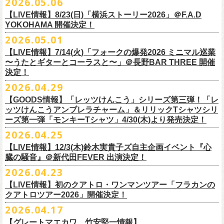
2026.05.06
OPEN 18:15
／
START 19:00
この第一回目となるゲストに、中村達也さんをお迎えしてお届けしま
払戻し期間内に購入された申込サイト内「マイページ」
◎「ラッコなエコバッグ」
より払戻し手続
も逸話まで、これまでもさまざまな伝説が語られてきたてE.L.L。
前売￥
5,500-
／当日￥
6,000-
（ドリンク代別）
す！
【LIVE情報】8/23(日)「横浜ストーリー2026」＠F.A.D
きの上、CASH POST(注 1)をご利用いただき、払戻しさせていただきま
価格：￥1,500(税込）
◎「フラカンの年末ベストナイン2026」
来年2027年にオープン50周年を控えたE.L.Lについて、フラカン鈴木圭介
チケット発売日：2026
年
7
月
5
日
(
日
) 12:00
～
YOKOHAMA 開催決定！
どうぞお楽しみに！
す。
カラー：オリーブ
11/21(土) 函館ARARA 開場16:30/開演17:00 問い合わせ：ARARA
とグレートマエカワがホスト役となり、さまざまなバンドマン、シンガ
プレイガイド：
Live Pocket
https://livepocket.jp/e/que20260903
2026.05.01
お客様ご自身でのお手続きが必要となりますため、
素材 ： ポリエステル
下記URLより払戻し手
11/23(月・祝)八戸ROXX 開場15:30/開演16:00 問い合わせ：ノースロ
ー、関係者をゲストに迎えて語り明かすトークセッションを企画。
問：
AILE C.E Works 03-5433-2500
◎ツワモノたちの記憶〜E.L.L50周年プロジェクト・スペシャルトーク〜
順をご確認の上、
サイズ：本体／約W310mm ×H340mm（持ち手含む500mm）
払戻し期限内にお手続きをお願いいたします。
ードミュージック
【LIVE情報】7/14(火)「フォークの爆発2026 ミニマル巡業
このトークシリーズでは、E.L.L.にこれまで関わってきたミュージシャ
vol.1
https://l-tike.com/guide/a_
持ち手／約W50mm × H160mm
cashpost.html
〜うたとギターとコーラスと〜」＠長野BAR THREE 開催
11/28(土) 宮崎LAZARUS 開場16:30/開演17:00 問い合わせ：LAZARUS
ン、関係者、そして当時はファンだった人々とともに、まもなく50年を
家主のツアー「YANUSHI LIVE TOUR 2026」にフラワーカンパニーズの
開催日時：2026年8月31日（月）開場19:00 開演19:30
決定！
※電子チケットの仕様上、
折りたたみマチ／約160mm
購入チケットを一部のみ払戻しすることはで
11/29(日) 鹿児島SR HALL 開場15:30/開演16:00 問い合わせ：SR HALL
迎えるライブハウスの、ツワモノたちの記憶を語っていきます。配信や
出演が決定！
◎「Handmade Rockエプロン」価格：￥5,500(税込）
会場：ell.SIZE （名古屋市中区大須2-10-43）
きません。
容量：約12L
12/5(土) 足利ライブハウス大使館 開場16:30/開演17:00 問い合わせ：
2026.04.29
インタビューでは語れない、ここだけの話もたくさん披露予定。
8/9(日)東京・SHIBUYA CLUB QUATTRO に出演させていただきます。
カラー：ダークインディゴ, キャメル
出演：鈴木圭介、グレートマエカワ、平野茂平 （Electric Lady Land会
（注 1）
※ ハンドル部分のゴムで止めて小さく携帯できます
金融庁管轄の資金移動者である株式会社ＤＧフィナンシャルテク
ネクストロード
【GOODS情報】「レッツけんこう」シリーズ第三弾！「レ
チケット完売となっておりました7/19(日)開催「フォークの爆発2026 〜
素材 ：
長） ゲスト：中村達也
ノ
ロジー(資金移動業者登録 番号：関東財務局長第 00094 号)の
12/6(日) 松本ALECX 開場15:30/開演16:000 問い合わせ：FOB新潟
7/10(金)開催のvol.0ではElectric Lady Land創始者であり現会長の平野茂
ッツけんこうアンブレラチャーム」＆リリックTシャツシリ
◎「YANUSHI LIVE TOUR 2026」 -東京公演-
座って演奏するスタイルです〜」東京・有楽町I’M A SHOW 公演につきま
（ダークインディゴ）綿 90％ , レーヨン 10％ デニム
チケット料金：全席指定¥3,500（税込） *未就学児童入場不可
「CASHPOST」が提供しているサービスです。
ーーーーー
12/11(金) 京都磔磔 〜年末恒例磔磔2デイズ〜 開場18:30/開演19:00
ーズ第一弾「モンキーTシャツ」4/30(木)より発売決定！
平氏をゲストに迎え、フラワーカンパニーズ メンバー4人とともにお届け
日時：2026/8/9(日) OPEN 17:00 / START 18:00
して、若干枚数＜立ち見指定＞での追加販売を行うことが決定しまし
（キャメル）綿 100％ キャンバス
チケット発売日：7月11日(土)10:00
購入されたマイページより払戻しさせていただきます。
問い合わせ：清水音泉
します。
2026.04.25
会場：SHIBUYA CLUB QUATTRO
8月29日(土)、30日(日)＠ゼビオアリーナ仙台 で開催されるスピッツ主催
た。
サイズ：フリー（着丈 92cm , 横幅 70cm , ショルダーテープ長 160cm）
プレイガイド：チケットぴあ
https://t.pia.jp/
PKコード：332-844
「レッツけんこう」シリーズ第三弾！アンブレラチャームの発売が決
マイページ：
https://l-tike.com/
mypage/
12/12(土) 京都磔磔 〜年末恒例磔磔2デイズ〜 開場16:30/開演17:00
今後のゲスト発表と合わせて、どうぞお楽しみに！
出演：家主 GUEST：フラワーカンパニーズ
「ロックのほそ道2026 〜15th Anniversary Special〜」にフラワーカンパ
※ フロントポケットにペン差し付き
お問い合わせ：ell.SIZE 052-211-3997
【LIVE情報】12/3(木)鈴木実貴子ズ自主企画イベント『心
定！
※本手続き中の操作、ご登録内容はしっかりとご確認のうえ、
お手続き
問い合わせ：清水音泉
チケット前売料金：一般 4,500円 / 学生 3,500円(共にドリンク代別)
ニーズの出演が決定！
◎「フォークの爆発2026 〜座って演奏するスタイルです〜」
臓の騒音』＠新代田FEVER 出演決定！
Electric Lady Landホームページ ＞
https://www.ell.co.jp/
アルミ蒸着袋入り、ランダムでご購入いただく”どれになるかお楽しみス
ください。
12/19(土) 盛岡岩手県公会堂21号室 〜ツアー最終日はフォークの爆
◎ツワモノたちの記憶〜E.L.L50周年プロジェクト・スペシャルトーク〜
※学生は公演当日に学生証の提示が必要となります
フラワーカンパニーズの出演日は8月29日(土)になります。
7/19(日)東京・有楽町I’M A SHOW 15:15/16:00
※本イベントはトークイベントです。当日はライブパフォーマンスはご
2026.04.23
タイル”での販売となります。
またお手続き時のお客様の不備に伴う対応は一切できかねますため
、ご
発〜 *アコースティックライヴ 開場16:30/開演17:00 問い合わせ：ノ
vol.0
※中学生以下無料
追加チケット＞立ち見指定 ￥5,500（税込/ドリンク代別）
ざいません。
了承ください。
ースロードミュージック
【LIVE情報】初のクアトロ・ワンマンツアー「フラカンの
開催日時：2026年7月10日（金）開場18:30 開演19:00
プレイガイド：チケット(イープラス)：
5月15日(金)18:00より、チケット先行受付もスタート！（〜5月24日
発売日：5月30日(土)10:00〜
さらに、フラカンの楽曲（歌詞）をデザインしたリリックTシャツシリー
※メール受信に際して、
事前に下記2つのドメインを受信できるように設
チケット料金：前売￥5,200(税込/ドリンク代別途要) / *12/19盛岡公演の
クアトロツアー2026」開催決定！
会場：ell.SIZE （名古屋市中区大須2-10-43）
一般チケット発売日：2026/5/30(土) 10:00 URL：
(日)23:59まで）
問：ネクストロード 03-5114-7444（平日14～18時）
https://nextroad-
モノブライトの対バンツアーにフラワーカンパニーズの出演が決定！
ズが新たに登場！
定しておいてくだ
さい。
み 前売￥5,500(税込/指定席/ドリンク代別途要)
2026.04.17
出演：フラワーカンパニーズ ゲスト：平野茂平 （Electric Lady Land会
https://eplus.jp/yanushi/
「ロックのほそ道」15周年、みんなで盛大にお祝いしましょう！
p.com/contact/
10/16(金)恵⽐寿LIQUIDROOM 公演に出演させていただきます。
第一弾は1998年リリースのアルバム『マンモスフラワー』収録「モンキ
メールが届かない場合等も、
必ず期間内にご自身で設定をご確認くださ
＊全公演共通＞高校生以下は当日¥2,000キャッシュバック（
当日年齢を
長）
問い合わせ：HOT STUFF PROMOTION 050-5211-6077
https://www.red-
【グレートマエカワ、竹安堅一情報】