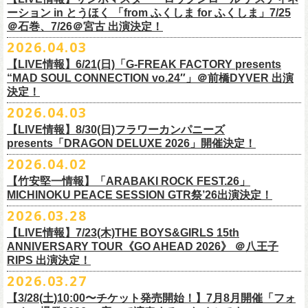
一般チケット前売5,000円/ 当日5,500円
ネクストロード 03-5114-7444 (平日14～18時)
ーション in とうほく 「from ふくしま for ふくしま」7/25
https://rainbowhill.jp/
＊鶴オフィシャルサイト：
https://afrock.jp/
ーーーーー
＠石巻、7/26＠宮古 出演決定！
鈴木実貴子ズ自主企画イベント『心臓の騒音』にフラワーカンパニーズ
2026.04.03
・7月2日(木)＠荻窪TOP BEAT CLUB
＜振替公演・チケットの払い戻しについて＞
の出演が決定！
*ワンマン
【LIVE情報】6/21(日)「G-FREAK FACTORY presents
・現在、振替日程、および各公演のチケット払い戻しに関する詳細を調
本日よりオフィシャル先行もスタート！どうぞお見逃しなく〜
本日4月23日(木)に結成37周年を迎えたフラワーカンパニーズ、自身初と
OPEN：19:00 / START：19:30
“MAD SOUL CONNECTION vo.24″」＠前橋DYVER 出演
整しております。 決定次第、改めて各バンドの公式サイトおよび公式
なるクラブクアトロ・ワンマンツアーの開催が決定！
決定！
前売：¥5,000 / 当日：¥5,500 ＋1DRINK(¥700)
SNS等にてご案内いたしますので、今しばらくお待ちください。
◎鈴木実貴子ズ自主企画イベント『心臓の騒音』
https://topbeatclub.com/schedule/?month=202607
2026.04.03
・お手持ちのチケット（紙・電子共に）は、詳細が発表されるまでその
日程：12月3日(木)
◎フラワーカンパニーズ 「フラカンのクアトロツアー2026」
まま大切に保管していただきますようお願い申し上げます。振替公演や
【LIVE情報】8/30(日)フラワーカンパニーズ
時間：開場 18:30 開演 19:00
10/10(土)渋谷クラブクアトロ OPEN 16:15 START 17:00 問：ネク
払い戻しの際に必要となります。
presents「DRAGON DELUXE 2026」開催決定！
会場 ：新代田FEVER
ストロード
2026.04.02
料金：4,500円（税込/ドリンク代別/整理番号有）
10/24(土)広島クラブクアトロ OPEN 16:15 START 17:00 問：キャ
改めて万全の体制で、鶴とともにライブをお届けできたらと思いますの
出演：鈴木実貴子ズ / フラワーカンパニーズ
ンディー・プロモーション
【竹安堅一情報】「ARABAKI ROCK FEST.26」
で、ご理解のほど、何卒宜しくお願い致します。
フラワーカンパニーズのベーシスト兼リーダー兼社長、グレートマエカ
一般チケット発売日：8月23(土)
MICHINOKU PEACE SESSION GTR祭’26出演決定！
10/25(日)梅田クラブクアトロ OPEN 15:15 START 16:00 問：清水
ワの57歳の誕生日を記念し、7年ぶりの奄美大島で、誕生日会&前夜祭開
問い合わせ：VINTAGE ROCK std. 03-5787-5350 （平日12:00～17:00）
音泉
2026.03.28
催決定!
https://vintage-rock.com/
11/1(日)名古屋クラブクアトロ OPEN 15:15 START 16:00 問：JAIL
お待たせしました！怒髪天との恒例”ジャンピング乾杯TOUR”、もちろん
【LIVE情報】7/23(木)THE BOYS&GIRLS 15th
HOUSE
今年も開催決定！
ANNIVERSARY TOUR《GO AHEAD 2026》 ＠八王子
◎「フォークの爆発2026 ミニマル巡業 ～うたとギターとコーラスと～
＜全公演共通＞
みんなで足腰鍛えて挑みます〜
【オフィシャルサイト先行】
RIPS 出演決定！
GMBD前夜祭」
チケット料金：前売￥5,700(税込/ドリンク代別途要)
◎「レッツけんこうアンブレラチャーム」（ランダム）
受付期間：04/25(土)20:00～04/30(木)23:
59
2026.03.27
※ミニマル巡業とは『新たな試みとして歌とアコースティックギター一
※高校生以下は当日¥2,000キャッシュバック（当日年齢を証明できるも
価格：￥500(税込)
本日よりHP先行も受付スタート！お見逃しなく！！
▼受付URL
本とコーラスと小物の楽器などで構成するライヴ』です
【3/28(土)10:00〜チケット発売開始！】7月8月開催「フォ
の（学生証、保険証など）のご提示が必要となります）
仕様：チャーム4種（けいくん、まーちゃん、けんちゃん、
こにし）/アル
https://eplus.jp/suzukimikiko-
1203-flowercompanyz/
日時：2026年9月26日(土) 開場17:00 開演18:00