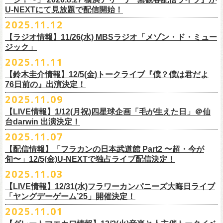
【当日】￥4500 (+2D)
1-4）
3日目12/28(日)、”年忘れ‼ レディクレSP 第3夜『レディクレ初参！フラ
U-NEXTにて見放題で配信開始！
12/21(日)、22(火)に開催するフラワーカンパニーズ ワンマンツアー「フ
【ホスト】MANABE “MR.PAN” TAKA SHI (THE NEATBEATS)／OKUNO
開催時間及び入場料：
カンとスキマのスペシャルバンド＜ザ・
ライターズ＞ ！』”と題し、スペ
ラカンのチョイナチョイナ’25/’26」の京都公演であり、年末恒例
磔
磔
2デ
2025.11.12
SHIN YA (SOUL FLOWER UNION)
2月6日（金）16:00～22:00, 前売り900円 当日1,200円
シャルなステージをお届けします！
イズの生配信が決定！
【ラジオ情報】11/26(水) MBSラジオ「メゾン・ド・ミュー
【お客様】増子直純 (怒髪天)／グレートマエカワ (フラワーカンパニーズ)
2月7日（土）11:00～21:00, 前売り1,200円 当日1,500円
どうぞお楽しみに〜
ジック」
【チケット発売】イープラス
2月8日（日）11:00～19:00, 前売り1,100円 当日1,400円
毎年恒例、ほぼ被りなしの京都磔磔2days、
お得になる2days通し視聴チ
鈴木圭介57歳の誕生日に恵比寿
LIQUIDROOMNにてワンマンライブ開催
2025.11.11
【イープラスURL】
https://eplus.jp/sf/detail/4446640001-P0030001
◎「FM802 ROCK FESTIVAL RADIO CRAZY 2025」
ケットの販売もあり！
■11月26日(水)深夜25:30〜 MBSラジオ「メゾン・ド・ミュージック」
決定！
【チケット発売日】12/6 10:00〜
【鈴木圭介情報】12/5(金)トークライブ『僕？僕は君だよ
チケット：
https://eplus.jp/sf/
detail/4430060001-P0030001
LIVE HOUSE Antenna -BEYOND ZERO Garage-
アーカイブ視聴も両日12/30(火)23:59まで可能です（
チケットのご購入は
＊鈴木圭介、グレートマエカワが11月の４週目パーソナリティを担当
76日前の』出演決定！
＊椅子席となります
12月28日(日)16:35〜 -
同日19:00まで）。
https://www.mbs1179.com/mm/
◎フラワーカンパニーズ・ワンマンライヴ
「フラカンの日本武道館 Part2 〜超・今が旬〜」の映像作品が
出店ビール会社：
年忘れ‼ レディクレSP 第3夜
2025.11.09
〜鈴木圭介誕生日「初めまして、57歳」〜
12/5(金)19:00よりU-NEXTにて配信されることを記念して、過去のライブ
渥美半島醸造
『レディクレ初参！フラカンとスキマのスペシャルバンド＜ザ・
ライタ
視聴チケット発売スタート！
【LIVE情報】1/12(月祝)四星球企画「毛が生えた日」＠仙
日時：2026年4月30日(木) 開場18:15／開園19:00
映像４作品が同じくU-NEXTで配信決定！
ISEKADO
ーズ＞ ！』
どうぞ、お楽しみに！
台darwin 出演決定！
会場：恵比寿
LIQUIDROOM
West Coast Brewing
出演：ザ・ライターズ（フラワーカンパニーズ＋スキマスイッチ）
チケット料金：前売り¥5,700(税込/整理番号付/ドリンク代別途要) *記念バ
2025.11.07
先日配信された「フラカンの横浜アリーナ -リモートライヴ編- 〜生き続
OGA BREWING
イベントオフィシャルサイト：
https://radiocrazy.fm/
◎フラワーカンパニーズ ワンマンツアー「フラカンのチョイナチョイ
ッヂ付
けてる事は最大のメッセージ！〜」 2020.8.27 横浜アリーナ *無観客配信
【配信情報】「フラカンの日本武道館 Part2 〜超・今が
オラホビール
「フラカンの日本武道館 Part2 〜超・今が旬〜」の映像作品が
ナ’25/’26」
JUN SKY WALKER(S) TOUR 2026 “READH TO GO”の対バンシリーズ＜
一般チケット発売日：2026年3月15日(日)10:00
旬〜」12/5(金)U-NEXTで独占ライブ配信決定！
ライブに続く第2弾として、
「フラカンの日本武道館 Part2 〜超・今が旬〜」の映像作品が
Kakegawa Farm Brewing
12/5(金)19:00よりU-NEXTにて配信されることを記念して、
過去のライブ
12月21日(日) 開場15:30/開演16:00 〜竹安56〜 ＊会場チケット完売
狼煙上がる時＞7/12(日)名古屋公演にフラワーカンパニーズの出演が決定
ネクストロード 03-5114-7444（平日14:00〜18:00）
本日11月27日(木)正午より『フラワーカンパニーズ「ゾロ目だョ全員集
12/5(金)19:00よりU-NEXTにて配信されることを記念して、過去のライブ
2025.11.03
KANKIKU BREWERY
映像４作品が同じくU-NEXTで配信決定！
12月22日(月) 開場18:30/開演19:00 フラカンのロックンロール大会 ＊
しました！
合!〜フラカン33年、野音99年〜」2022.9.23 日比谷野外大音楽堂』の配
映像４作品が同じくU-NEXTで配信決定！
京都醸造
会場チケット(5,200円) 残り僅か
【LIVE情報】12/31(水)フラワーカンパニーズ大晦日ライブ
信が開始しました！
CRAFT
BANK
第1弾として、本日11月20日(木)正午より『「フラカンの横浜アリーナ -リ
「ヤングデーゲーム’25」開催決定！
＊生配信詳細
◎JUN SKY WALKER(S) TOUR 2026 ”READH TO GO”＜狼煙上がる時＞
U-NEXT月額会員の方は、追加料金なくお楽しみいただけます。
先日配信された「フラカンの横浜アリーナ -リモートライヴ編- 〜生き続
CRAFT
BEER BASE
モートライヴ編- 〜生き続けてる事は最大のメッセージ！〜」
＜アーカイブ視聴期間：〜2025/12/30(火)23:59まで（※
2日間共通 ）＞
日時：2026年7月12日(日) 開場16:45/開演17:30
2025.11.01
けてる事は最大のメッセージ！〜」 2020.8.27 横浜アリーナ *無観客配信
CRAFTROCK BREWING
2020.8.27 横浜アリーナ *無観客配信ライブ』の配信が開始しました！
視聴チケット料金：
会場：名古屋Ellectric Lady Land