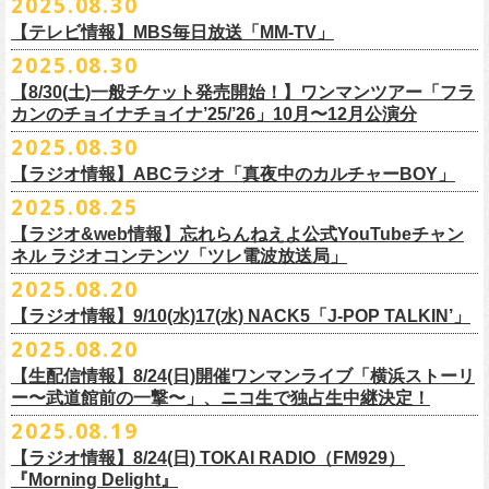
2025.08.30
うような、感動というもののさらに向こう側へ突き抜けていくような、
様々なアイテムが全16種類。ぜひお楽しみください！
サイズ：160（バニラのみ） / S / M / L / XL / XXL
【 受付期間 】
2月21日(土) 別府Copper Ravens 16:30/17:00
うつみようこ(vo)
素晴らしく爽快なライブだった。
＜製品サイズ＞
【テレビ情報】MBS毎日放送「MM-TV」
◆コンビニ(番号端末式)・銀行ATM・ネットバンキング決済
2月22日(日) 福岡CB 15:30/16:00
真城めぐみ(vo)
ライブの1曲目を飾ったのは、今年リリースの最新アルバム『正しい哺乳
160 ： 身丈62cm / 身幅46cm / 肩幅40cm / 袖丈18cm
9月22日(月) 17:00 ～ 9月27日(土) 22:59まで
2025.08.30
2月24日(火) 豊橋Club KNOT 18:30/19:00
中森泰弘(g)
■
9月
1日(月)27:20〜
MBS毎日放送「MM-TV」
類』収録の“少年卓球”。開演時間が来て、会場の照明が落ちて真っ暗にな
S ： 身丈65cm / 身幅49cm / 肩幅42cm / 袖丈19cm
◆クレジットカード決済
2月28日(土) 新潟GOLDEN PIGGS BLACK 16:30/17:00
【8/30(土)一般チケット発売開始！】ワンマンツアー「フラ
奥野真哉(key)
＊グレートマエカワ インタビューOA
り、照明が点滅しはじめ、野性的なビートが鳴り響く登場SE“Eeyo”が流
M ： 身丈69cm / 身幅52cm / 肩幅46cm / 袖丈20cm
9月22日(月) 17:00 ～ 9月30日(火) 22:59まで
3月1日(日) 金沢AZ 15:30/16:00
カンのチョイナチョイナ’25/’26」10月〜12月公演分
クハラカズユキ(dr)
※
リピート放送；
9/4(木)、9/5(金)、9/7(日)
れ出した瞬間から異様なほどの高揚感が会場を包み込み、そして竹安堅
L ： 身丈73cm / 身幅55cm / 肩幅50cm / 袖丈22cm
3月7日(土) HEAVEN’S ROCKさいたま新都心 16:30/17:00
チケット料金：前売 ¥5,500（税込／整理番号付／ドリンク代別途要）
2025.08.30
https://www.mbs.jp/mmtv/
一の目が醒めるようなギターから“少年卓球”が始まった瞬間に、もうこの
XL ： 身丈77cm / 身幅58cm / 肩幅54cm / 袖丈24cm
【 お届け 】
3月14日(土) 仙台darwin 16:30/17:00
※⾼校⽣以下は当⽇¥2,000 キャッシュバックします
#MMTV_mbs
日のフラカンの勝利は確定した――そんな気持ちになった。『正しい哺
【ラジオ情報】ABCラジオ「真夜中のカルチャーBOY」
XXL：身丈81cm / 身幅63cm / 肩幅57cm / 袖丈25cm
10月下旬発送予定
（当⽇年齢を証明できるもの（学⽣証、保険証など）のご提⽰
が必要と
10年ぶり2回目となる日本武道館公演『フラカンの日本武道館 Part2 〜
乳類』はこの10年をかけてフラカンが研ぎ澄ませてきたバンドサウンド
※上記サイズはあくまでも目安の寸法です
2025.08.25
チケット料金：¥5,200(税込/整理番号付/
ドリンク代別途要)
なります）
■8月30日(土) 、9月6日(土)、9月13日(土)
超・今が旬〜』を9月20日(土)
に開催するフラワーカンパニーズが、
今年1
とメッセージ性が高次元で結晶化した大傑作だが、その中でも、“少年卓
※全公演、高校生以下は当日¥2,000 キャッシュバック(当日年齢を証明で
【ラジオ&web情報】忘れらんねえよ公式YouTubeチャン
※チケットにスタンディングの記載がありますが、
当日は椅子あり自由
深夜2:00〜3:00 ABCラジオ「真夜中のカルチャーBOY」
月より月１配信のYouTube番組『月刊フラカン武道館 Part2』をスター
先行配信しておりました「ただいま実演中/ピュアな匂いがチョイナチョ
球”はポップで疾走感があり、初めてロックで高揚した瞬間をギュッと思
ネル ラジオコンテンツ「ツレ電波放送局」
きるもの(学生証、
保険証など)のご提示が必要となります)
席でのご案内となります。
※グレートマエカワ インタビューOA
ト、番組スタート直前スペシャルのvol.
0としてスキマスイッチ、第１回
イナ」を急遽CD化、ライブ会場にて販売がスタート！
い出させるような楽曲だ。10年ぶりの武道館とライブの1曲目を飾るに相
一般チケット発売日：
2025.08.20
券売状況により、
当日券でのご来場のお客様に後方にてスタンディン
https://abcradio.asahi.co.jp/mayoboy/
目のゲストとしてTHE COLLECTORSの加藤ひさし(vo)と古市コータロー
ぜひお手元に〜
応しい楽曲が最新アルバムに収められているという点で、今のフラカン
■8月25日(月)21:00公開
10/25〜12/22公演＞8月30日(土)
グをお願いする
場合もございます
(
g)、第２回目にHump Back、第３回目はスターダスト☆レビューの根本
の絶好調ぶり、そして、この10年間のフラカンが歩んだ道のりの豊かさ
【ラジオ情報】9/10(水)17(水) NACK5「J-POP TALKIN’」
忘れらんねえよ公式YouTubeチャンネル ラジオコンテンツ「ツレ電波放
1/17〜3/14公演＞10月18日(土)
＊2/21＠大分公演のみ＞10月25日(土)
一般チケット：発売中
要、
第４回目は南海キャンディーズの山里亮太、
第５回目は筋肉少女帯
◎31st single「ただいま実演中/ピュアな匂いがチョイナチョイナ」
を感じずにはいられない。
送局」
2025.08.20
■9月10日(水)、17日(水) 24:00～24:30 NACK5「J-POP TALKIN’」
https://flowercompanyz.com/live/2025/06/18/8686
の大槻ケンヂ、
第６回目はBRAHMANのボーカル・TOSHI-LOW、
第７回
価格：1100円(税込)
他にも美しい情景を想起させる“アメジスト”や“ミント”、下世代へのメッ
第10回ツレ：フラワーカンパニーズ 鈴木圭介/グレートマエカワ
【生配信情報】8/24(日)開催ワンマンライブ「横浜ストーリ
詳細：
https://flowercompanyz.com/live/2025/08/12/8752
＊鈴木圭介、グレートマエカワ ゲスト出演
問い合わせ：JAILHOUSE TEL:052-936-6041
https://www.jailhouse.jp/
目はラッパー・シンガーソングライターのNovel Core、そして８回目に四
収録曲:
セージを歌う“履歴書”、長い旅路を歩き続けるバンドの生き様を伝える“ハ
https://youtu.be/BIya9VH0ZOI
ー〜武道館前の一撃〜」、ニコ生で独占生中継決定！
https://www.nack5.co.jp/program/j-pop_talkin/
星球を招きお届けしてきた今番組（
全回アーカイブ配信中）。
1.ただいま実演中
イエース”（この曲の演奏時には、ステージセットとして、実際に60万キ
2025.08.19
2.ピュアな匂いがチョイナチョイナ
ロ以上を走行したというバンドの先代ハイエースが登場した）、キャッ
番組最終回となる今回は、フラカンメンバー4人による「
武道館直前スペ
価格：1100円(税込)
【ラジオ情報】8/24(日) TOKAI RADIO（FM929）
チーなサウンドとモチーフの中に現代社会や人間への批評眼を忍び込ま
シャル」を9月17日(水)21:
『Morning Delight』
00より生配信決定！
せた“ラッコ！ラッコ！ラッコ！”……この10年で生まれた多彩な楽曲たち