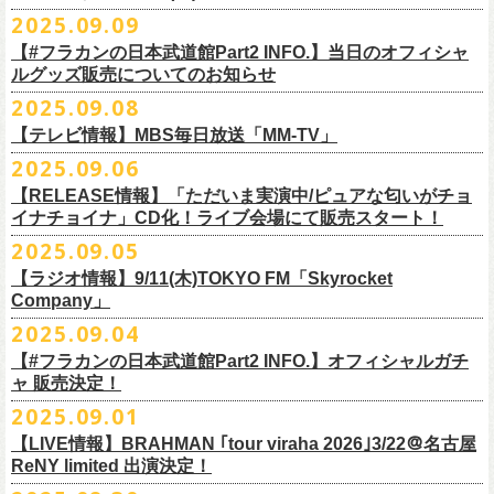
DJやついいちろう
Secret Artist：*後日発表
問い合わせ／SOGO TOKYO 03-3405-9999
2025.09.09
11月15日(土) 福井CHOP 16:30/17:00
■9月13日(土)19:00〜20:00 Inter FM「LOVE ON MUSIC」
Name the Night
Guest Artist : 鈴木圭介 (フラワーカンパニーズ)
11月16日(日) 神戸VARIT. 15:30/16:00
【#フラカンの日本武道館Part2 INFO.】当日のオフィシャ
＊鈴木圭介、グレートマエカワ生出演
ハモニカクリームズ
MC ：矢野きよ実
11月29日(土) 名古屋E.L.L 16:30/17:00
ルグッズ販売についてのお知らせ
https://www.interfm.co.jp/loveonmusic/
雅轟太鼓
料金：全席指定 ／ 前売 ￥6,500‐ 当日 ￥7,000‐ 入場時ドリンク代￥600-
11月30日(日) 静岡サナッシュ 15:30/16:00
2025.09.08
別途必要
9月20日(土)フラカンの日本武道館公演当日のグッズ販売ついてのお知ら
12月6日(土) 宇都宮HEAVEN’S ROCK VJ-2 16:30/17:00
◆お笑いステージ◆
チケット発売：2025年10月15日(水) 正午～
【テレビ情報】MBS毎日放送「MM-TV」
せです。
12月7日(日) 水戸LIGHT HOUSE 15:30/16:00
ですよ。
チケット受付：チケットぴあ Ｐコード 311-504
2025.09.06
12月13日(土) 盛岡CLUB CHANGE WAVE 16:30/17:00
■
9月8
日(月)27:20〜
MBS毎日放送「MM-TV」
ヨネダ2000
イープラス
https://eplus.jp/minnano-xmas/
☆グッズ販売：12:00〜予定（準備状況により、
少々お待ちいただく場合
本日開催された「フラカンの日本武道館 Part2 〜超・今が旬〜」こちら
12月14日(日) 弘前KEEP THE BEAT 15:30/16:00
【RELEASE情報】「ただいま実演中/ピュアな匂いがチョ
＊グレートマエカワ インタビューOA
================================================
お問合せ：並矢株式会社 052-683-5885 （平日10時から17時）
がございます）
のライブの模様がU-NEXTにて独占ライブ配信されることが決定！
イナチョイナ」CD化！ライブ会場にて販売スタート！
12月21日(日) 京都磔磔 15:30/16:00
◎「ドラデラ2025 爽やかアクキー」
※
リピート放送；
9/11(木)、9/12(金)、9/14(日)
☆ご購入商品を入れる袋のご用意はございませんので、
みなさまの方で
詳細は後日発表致します。
12月22日(月) 京都磔磔 18:30/19:00
2025.09.05
価格：800円(税込)
https://www.mbs.jp/mmtv/
文・天野史彬 写真：新保勇樹
ご準備をお願い致します
昨日開催しました「フラカンの日本武道館 Part2 〜超・今が旬〜」にて
2026年
サイズ：85 × 40ｍｍ
#MMTV_mbs
【ラジオ情報】9/11(木)TOKYO FM「Skyrocket
どうぞお楽しみに！
オフィシャルグッズを購入いただきありがとうございました。
1月17日(土) 長野CLUB JUNK BOX 16:30/17:00
Company」
▼
＊「フラカンの日本武道館 Part2 オフィシャルグッズ」につきまして
一部の商品を事後通販させていただくことが決定しました。
1月18日(日) 千葉LOOK 15:30/16:00
ーーーーーーーーーーーーーー
2025年９月20日、フラワーカンパニーズが10年ぶりとなる日本武道館ワ
2025.09.04
現金に加え、各種キャッシュレス決済もご利用いただけます。
対応ブ
1月24日(土) 高知X-pt. 16:30/17:00
■9月11日(木)17:00〜20:00 TOKYO FM「Skyrocket Company」
ンマン公演「フラカンの日本武道館Part2 〜超・今が旬〜」を開催した。
ランドは下記画像をご確認ください
商品を買い逃した方、追加で買いたいなという方、ぜひご利用くださ
【#フラカンの日本武道館Part2 INFO.】オフィシャルガチ
1月25日(日) 広島SECOND CRUTCH 15:30/16:00
＊鈴木圭介、グレートマエカワ 生出演
☆フラワーカンパニーズ presents 「DRAGON DELUXE 2025〜特別
熟練の凄みと、消えることのないみずみずしさを兼ね備えた演奏。派手
ャ 販売決定！
い。
1月27日(火) 四日市CLUB CHAOS 18:30/19:00
https://www.tfm.co.jp/sky/
編〜」【俺たちのザ・ベストテンPart2】
になり過ぎず、かと言ってストイックにもなり過ぎず。躍動するバンド
◎「チョイナチョイナTシャツ」
2025.09.01
1月31日(土) 札幌近松 16:30/17:00
日時：10月17日(金) Open 18:15 / Start 19:00
と楽曲の世界観を彩り、会場を鮮やかに彩った演出。ダブルアンコール
2025年9月20日(土)開催、フラワーカンパニーズ日本武道館ワンマンライ
価格：￥3,500（税込）
【 受付URL 】
2月4日(水) 下北沢シェルター 18:30/19:00
会場：名古屋DIAMOND HALL
【LIVE情報】BRAHMAN ｢tour viraha 2026｣3/22＠名古屋
までの全26曲、この10年間でリリースされてきた楽曲を中心としたリア
ブ「フラカンの日本武道館 Part2 〜超・今が旬〜」公演当日のオフィシ
ボディカラー：バニラ, グレイッシュパープル
https://capitalradioone.jp/
SHOP/387158/list.html
2月14日(土) 大阪バナナホール 16:30/17:00
ReNY limited 出演決定！
出演：
ルタイム感のあるセットリスト。すべてが「完璧だ！」と感嘆してしま
ャルグッズエリアにオフィシャルガチャが登場！
素材 ： 綿100％
2月15日(日) 岡山ペパーランド 15:30/16:00
フラワーカンパニーズ