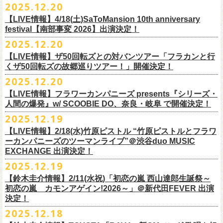
【発売場所】イープラス／Peatix
2025.12.20
(奥野真哉、グレートマエカワ)
ちしております。
5月、東京・荻窪TOP BEAT CLUB、さらに待望の初の大阪・十三GABU
す！〉の開催決定！
【イープラス URL】https://eplus.jp/sf/detail/4461090001-P0030001
今年は、通常のアコースティック・スタイル「〜
座って演奏するスタイ
ゲストDJ:OKA-T／SAKI／HYNG
と、2公演での開催となる。
【LIVE情報】4/18(土)SaToMansion 10th anniversary
【Peatix URL】https://peatix.com/event/4782289
U-NEXTにて独占ライブ配信された9月20日(土)開催の日本武道館公演『フ
ルです〜」でのライヴに加え、
新たな試みとして歌とアコースティック
18:00〜
◎「Mobstyles presents KOKOKARA」
ベストテン世代による、ベストテン世代のための、そしてベストテン世
festival【南部事変 2026】出演決定！
【発売日】1/13 18:00
ラカンの日本武道館 Part2 〜超・今が旬〜』の模様が、12/30(火)正午よ
ギター一本とコーラスと小
物の楽器などで構成するライヴ「ミニマル巡
¥3,000(ドリンク別)
日時：2026年3月20日(金祝) 開場16:00 / 開演 17:00
代じゃなくてもきっと楽しんでいただける、懐かしくも新鮮でとびきり
2025.12.20
【問】TOP BEAT CLUB 03-6913-5433
り再びU-NEXTにてアーカイブ配信スタート！
業 〜うたとギターとコーラスと〜」の２形態で開催いたします。
予約メールアドレス
会場：釜石市民ホール TETTO ホールA（〒026-0024 岩手県釜石市大町
贅沢なステージショウ！
【LIVE情報】ザ50回転ズとの対バンツアー「フラカンと行
okumasa.hrsm@gmail.com
1-1-9）
今年はどんな選曲＆ランキングになるのか！？
くザ50回転ズの故郷巡りツアー！」開催決定！
全国のライブハウスを主戦場とし”メンバーチェンジなし、
活動休止な
初の試み、そして初の会場を多く含む今ツアー、
どうぞお楽しみに！
出演：10-FEET / フラワーカンパニーズ / OA 田原 104 洋/SBE
どうぞお楽しみに！
◎「オクノマサヒコの DJ Dinners2026〜グレッグ・バレンタイン〜」
し”で全国各地でライブ・
ツアーを続けているフラカンが、結成36年
2025.12.20
友部正人さんと今度は九州へ！熊本で２マンライブ開催決定！
チケット料金：前売￥6,600（税込）
【日 程】2026年2月12日(木)
で”超・今が旬”
と自負し10年振りに挑んだ2度目の日本武道館ライブ。
＊オフィシャル先行実施！
＊【ザ・ベストテン】初代司会者、久米宏さんのご逝去の報に接し、心
【LIVE情報】フラワーカンパニーズ presents『シリーズ・
【時 間】OPEN 18:00 CLOSE 23:00 (L/O 22:00)
映像監督・番場秀一氏が当日の模様と前後に行ったインタビューを交
◎フラワーカンパニーズ presents 「シリーズ・人間の爆発 〜
友部
さん
と
◎「フォークの爆発2026 ミニマル巡業 〜うたとギターとコーラスと〜」
受付期間：1/24(土) 18:00〜2/1(日) 23:59
人間の爆発』w/ SCOOBIE DO、奈良・岐阜 で開催決定！
から哀悼の意を捧げます
※お店のキャパシティに限りがあるため、混雑状況によっては時間制の
え、今のフラカンをリアルに映し出した148分。
鹿児島ー熊本のハイエース旅〜」
＊ミニマル巡業とは『
新たな試みとして歌とアコースティックギター一
https://l-tike.com/kokokara/
昨年9月20日(土)に開催されたフラワーカンパニーズ 日本武道館公演『フ
2025.12.19
入れ替えとさせていただきます。
日時：2026年4月5日(日) 開場14:30 開演15:00
本とコーラスと小
物の楽器などで構成するライヴ』です
問い合わせ：G/i/P 問い合わせフォーム
http://www.gip-web.co.jp/t/info
◎フラカン＆ヨコロコ合同企画「俺たちのザ・ベストテン2026」大阪編
ラカンの日本武道館 Part2 〜超・今が旬〜』の模様を収録したLIVE Blu-
【LIVE情報】2/18(水)竹原ピストル “竹原ピストルとフラワ
何卒、ご了承ください。
この配信を記念し公開されている、2020年開催の横浜アリーナでの無観
会場：熊本Django
6/8(月)京都・紫明会館 18:30/19:00 問：SOLE CAFE
イベントオフィシャルサイト：
【昭和の歌番組を代表する『ザ・ベストテン』のトリビュートLIVE。
ray+CDの発売が決定！
ーカンパニーズのツーマンライブ”＠渋谷duo MUSIC
【会 場】押競満寿 〒151-0062 東京都渋谷区元代々木町25-5 1F
客配信ライブ、
2022年開催の日比谷野音ライブ、
そして年末恒例となっ
出演：フラワーカンパニーズ、
友部
正人
6/10(水)広島・東広島 西条公会堂 18:30/19:00 問：キャンディープロモ
https://www.mobstyles.tokyo/view/page/mob25th
数々の昭和歌謡のカヴァーだけの一夜】
EXCHANGE 出演決定！
【料金】2000円（1ドリンク付き）
ている京都のライブハウス磔磔でのセットリ
ストほぼ被りなし2DAYSの
チケット料金：5200円（税込/ドリンク代別/整理番号付）
ーション広島
日時：5/14(木) 開場18:30／開演19:00
全国のライブハウスを主戦場とし”メンバーチェンジなし、活動休止な
2025.12.19
2023年の映像と合わせて、どうぞお楽しみください。
一般チケット発売日：2026年2月11日(水祝)10:00
6/11(木)香川・高松燦庫(sanko) 18:30/19:00 問：燦庫-
会場：大阪・十三GABU
し”で全国各地でライブ・ツアーを続けているフラカンが、結成36年
プレイガイド：イープラス
【鈴木圭介情報】2/11(水祝)「初恋の嵐 西山達郎生誕祭～
SANKO-/TOONICE
出演：
で”超・今が旬”と自負し10年振りに挑んだ2度目の日本武道館ライブ。
初恋の嵐 カモンアゲイン!2026～」＠新代田FEVER 出演
問い合わせ：熊本Django
6/13(土)三重・鳥羽水族館 18:15/18:45 問：ネクストロード
真城めぐみ(Vo)
映像監督・番場秀一氏が当日の模様と前後に行ったインタビューを交
決定！
＊U-NEXT独占ライブ配信詳細
チケット料金：4,800円（税込/整理番号付/ドリンク代別）
うつみようこ(Vo)
え、今のフラカンをリアルに映し出した148分の映像、またライブ音源と
◎フラワーカンパニーズ「フラカンの日本武道館 Part2 〜超・今が
＊一般チケット発売日が当初のご案内より変更となりました
2025.12.18
※6/13＠鳥羽はドリンク代なし
鈴木圭介(Vo)
しても楽しめるのに加え、新保勇樹、CHIYORI、2人の気鋭カメラマンが
旬〜」