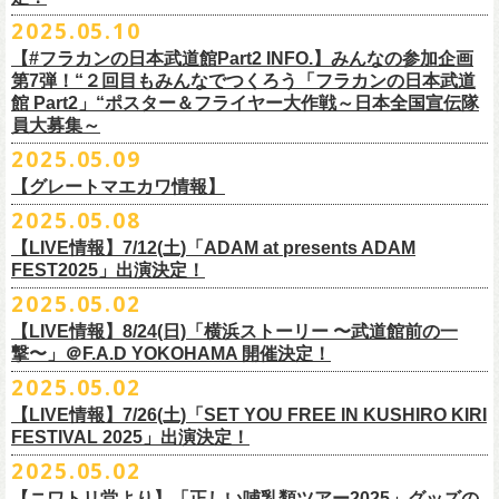
インスタグラムアカウント：
ルです〜」の一般チケットが今週末より発売開始！
※本受付は、スマートフォンからのみお申し込みいただけます。
ド・アイボリーズとフラワーカンパニーズとの異色対バンが決定！
■価格：20,000円(税込) ※送料別（一律：1100円）
https://www.youtube.com/watch?v=6XTayyWwFP0&t=6s
（tax in/1F・2Fスタンディングは整理番号付/ドリンク代別）
presents「DRAGON DELUXE 2025」の開催が決定！
12:00〜17:00)/info@shimizuonsen.com
◎「OYZ NO YAON ＃007 〜オヤジを愛したスパイ〜」
12. スタンドアローン
2025.05.10
◎「フラカンの音楽目録」
7/5(土)喜多方、7/6(日)東京、8/3(日)福山公演は5/25(日)10:00より発売、
フィーチャーフォン、BlackBerry、WindowsPhone、タブレット端末
アイボリーズはマヂカルラブリー・村上（ギター）、囲碁将棋・根建太
■仕様
お問い合わせ：ノースロードミュージック TEL 022-256-1000（営業時
9月6日(土)山梨・甲府桜座 16:30/17:00 （問）FOB新潟 025-229-5000
日時：2025年10月19日(日) 15:30開場∕16:00開演
13. 飛び跳ねマーチ
https://www.instagram.com/
flowercompanyz_mokuroku
7/31(木)松阪公演のみ、諸事情により5/26(月)10:00からの発売に変更とな
（iPad、Android）からのお申し込みはできません。
一（ベース）、GAG・SJ（キーボード）、すゑひろがりず・南條庄助
生地：デニム
■vol.3
間 平日11:00〜16:00）
「DRAGON DELUXE」は、“名古屋のロックシーン活性化”、“
デビューか
【#フラカンの日本武道館Part2 INFO.】みんなの参加企画
http://fobkikaku.co.jp
会場：大阪城音楽堂
14. 40
ります。
※ご利用には、ローソンWEB会員(無料)への登録が必要になります。
（ドラム）、そしてジェラードン・アタック西本（ボーカル）の5人で
厚さ：11オンス
ゲスト：根本要（スターダスト☆レビュー）
第7弾！“２回目もみんなでつくろう「フラカンの日本武道
HP：
https://www.north-road.co.jp/detail/detail.php?eid=87091
ら応援してくれている名古屋の皆さんへの恩返し”、“
名古屋への郷土愛”の
9月7日(日)長野・松本上土劇場 16:00/16:30 （問）FOB新潟 025-229-
出演：スターダスト☆レビュー / 怒髪天 / フラワーカンパニーズ / 笑い飯
15．気持ちいい顔でお願いします
館 Part2」“ポスター＆フライヤー大作戦～日本全国宣伝隊
2023年6月に結成。
■サイズ（cm）
https://www.youtube.com/watch?v=OMoBtAjSn-w
公式X：
https://x.com/hosomichiofrock
3つをテーマに掲げ、2012年より地元・
名古屋で開催しているフラワーカ
5000
http://fobkikaku.co.jp
チケット料金：
16．すべての若さなき野郎ども
員大募集～
エレキセットとは一味違ったフラカンのアコースティックライブ、どう
<受付期間>
番組の中でアイボリーズのオリジナル曲として、アタック西本が書いた
ウエスト/ヒップ/ワタリ/裾幅/股下
ンパニーズの主催イベント。
出演：怒髪天、フラワーカンパニーズ
【指定席】前売料⾦(税込)：
¥7200
17．ディスイズナゴヤ
ぞお楽しみに！
2025年7月2日(水)18:00 ～ 2025年7月6日（日）22:00 (入金終了23:00)ま
歌詞にフラカンメンバーが作曲、アレンジを担当したことがきっかけ
S ＞ 100 / 111 / 37 / 26 / 68
■vol.4：山里亮太（南海キャンディーズ）
2025.05.09
チケット料金：全自由 前売￥6,900-（ドリンク代別）＊未就学児童入場
【芝⽣⾃由席】前売料⾦(税込)：
¥6900
今年2025年9月20日(土)開催「フラカンの日本武道館 Part2 〜超・今が
18．失格（2013 Mix ver.)
で
で、今回の対バンが実現しました！
M ＞ 105 / 116 / 38 / 26.5 / 70
https://youtube.com/live/_ipE-Na37yY
14回目となる今年はいつもと趣向を変え、9/20(土)開催「
フラカンの日本
【グレートマエカワ情報】
不可(小学生以上のご入場される方全てにチケット必要)
問い合わせ：清⽔⾳泉 06-6357-3666 (平⽇12:00〜17:00) /
旬〜」、今回も日本全国各地からたくさんの方に集まっていただけるよ
19．どっち坊主大会
◎フラワーカンパニーズ アコースティック・ワンマンツアー
※上記受付期間内でも、規定枚数に達し次第、受付は終了させていただ
L ＞ 110 / 121 / 39 / 27 / 72
武道館Part2 〜超・今が旬〜」
のアフターパーティー的イベントとして親
一般チケット発売日：7月19日(土)
info@shimizuonsen.com
うに！全国より”フラカンの日本武道館 日本全国宣伝隊員“を大募集致しま
2025.05.08
「
フォーク
の
爆発
2025～座って演奏するスタイルです～」
きます。
一般チケットは6/8(日)より発売開始！
※商品の特性上、サイズ表記から1～2cm程度の誤差が生じる場合がござ
◾️vol.5
◎押競満寿「オクノマサヒコのDJ Dinners〜2025、初夏〜」
しい仲間たちをゲストに
迎えての特別編を企画。
す！
※こちらの商品は、Sony Music Shop、ライブ会場での販売となります
【LIVE情報】7/12(土)「ADAM at presents ADAM
完売必至の初ツーマン、どうぞお楽しみに！
います。
ゲスト：大槻ケンヂ（筋肉少女帯/特撮/オケミス）
5/20(火) OPEN 18:00 CLOSE 23:00 (L/O 22:30)
昨年9月に荻窪TOP BEAT CLUBで行われ好評を博した、フラカン＆ヨコ
☆Sony Music Shop
FEST2025」出演決定！
・7月5日(土)
■予約有効期間
※写真参照 :鈴木圭介、グレートマエカワ S着用/ 竹安堅一 M着用/ミスタ
https://www.youtube.com/watch?v=1EMet2dx9d4
【DJ】奥野真哉、グレートマエカワ
ロコ合同企画「
俺たちのザ・ベストテン〜グレートマエカワ AGE55 前夜
10年前に続き、今回も宣伝隊員のお仕事としてお願いしたいのは学校や
https://www.sonymusicshop.jp/m/item/itemShw.php?
会場：福島・喜多方 大和川酒造北方風土館
予約日含めず１日間
2025.05.02
◎それゆけ！大宮セブンpresents「はぐれ者たちの宴」フラワーカンパニ
ー小西 L着用
※お店のキャパシティに限りがあるため、混雑状況によっては時間制の
祭〜」の第2弾、1978年〜
1989年まで放送されていた伝説の歌番組【ザ・
お店、そのほか人目につく場所への[ポスター貼り]と[フライヤー置き]の
site=S&ima=2253&utm_source=upcocoming&utm_medium=owned&utm_
時間：Open 15:30 / Start 16:00
※2025年7月6日(日)注文分に限り、2025年7月6日(日) 23:00入金締め切
ーズ×アイボリーズ ツーマンライブ
入れ替えとさせていただきます。何卒、ご了承ください。
ベストテン】
のトリビュートライヴとして、
全曲当時のヒット曲でのカ
【LIVE情報】8/24(日)「横浜ストーリー 〜武道館前の一
ポスター＆フライヤー大作戦！
campaign=DQCL000003946&cd=DQCL000003946&srsltid=AfmBOopGUP
◎「チキパン(CHICKEN PUNKS)ジャージ」
チケット料金：前売 ¥5,500（税込／全自由・整理番号付／ドリンク代別
りとなります。
日時：2025年7月23日(水) 開場：18:15 開演：19:00
【料金】2000円 （1ドリンク付き）
ヴァーライヴをお届けします！
撃〜」＠F.A.D YOKOHAMA 開催決定！
作戦を決行いただきましたら、展開していただいている様子を写真に撮
f67JLrBdn1yt7FcWbN_7xUiKMo2OoT8SAQ2R-InUmvVzJt
途要）
価格：￥6,800(税込）
会場：下北沢シャングリラ
【会場】押競満寿 〒151-0062 東京都渋谷区元代々木町25-5
2025.05.02
ってお送りください。フラカン公式SNSにてアップさせていただきま
一般チケット発売日：5月25日(日)
■電子チケット表示期間
ボディ：ネイビー/ホワイト、ライトグレー/ネイビー
出演：フラワーカンパニーズ
ベストテン世代による、ベストテン世代のための、
そしてベストテン世
す。
【LIVE情報】7/26(土)「SET YOU FREE IN KUSHIRO KIRI
プレイガイド：
2025年7月10日(木)～ イベント当日まで
素材 ： ポリエステル 100％ スムース ※ファスナーはダブルスライダー
アイボリーズ
＝＝＝＝＝＝＝＝＝＝＝＝
代じゃなくてもきっと楽しんでいただける、
懐かしくも新鮮でとびきり
FESTIVAL 2025」出演決定！
イープラス
※イベント当日に「入場画面」から進むことができます
サイズ：S / M / L / XL
Vo. アタック西本（ジェラードン）
◎オーバーオールズ
贅沢なステージショウ！
宣伝隊員のみなさま、そしてご協力いただいたお店、学校を「フラカン
2025.05.02
チケットぴあ
＜製品サイズ＞
Gt. 村上（マヂカルラブリー）
6/25(水)吉祥寺MANDA-LA2
乞うご期待！
の日本武道館Part2 サポーター」に認定、フラカンの日本武道館Part2 ス
ローチケ
＜チケット受付に関してのご注意＞
S ： 身丈60cm / 身幅52cm / 裄丈80cm
Ba. 根建太一（囲碁将棋）
出演・オーバーオールズ
【ニワトリ堂より】「正しい哺乳類ツアー2025」グッズの