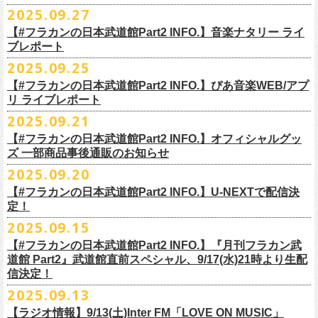
◎ワンマンツアー「フラカンのチョイナチョイナ’25/’26」 ポスター
◎「ゾロ目だョ全員集合!〜フラカン33年、野音99年〜」
2022.9.23 日比
＊＊＊＊＊＊
長州小力
2025.09.27
主催：音楽と人編集部
https://ongakutohito.com/
樋口豊さん59歳の誕生日2日前の開催となる今企画、
会場：新代田LIVE HOUSE FEVER
価格：900円(税込) *送料別
谷野外大音楽堂
まーな
出演は、トークイベントでお馴染みの〈プロ野球大好きミュージシャ
一般チケット発売日：前売 ￥5,500（税込／D代別）※お土産ステッカー
【#フラカンの日本武道館Part2 INFO.】音楽ナタリー ライ
＊サイズ：B2（515mm×728mm）
年末恒例FM802主催のロック大忘年会「FM802 ROCK FESTIVAL RADIO
ン〉たちを中心としたスペシャルバンド（グレートマエカワが参加）、
ブレポート
付き
＊販売期間：2025年10月30日(木)9:00 〜 ※在庫が無くなり次第終了
③12/4(木)配信開始予定
10月25日＠熊本Djangoを皮切りに30箇所31公演を回る全国ワンマンツア
CRAZY 2025」最終日12/29(月)、怒髪天がハウスバンドとなり、一夜限り
2月7日（土）
POLYSICS、そしてフラワーカンパニーズ。
※保護者同伴に限り高校生以下入場可能、当日￥2,
000キャッシュバック
＊2025年11月上旬〜発送予定
2025.09.25
◎ フラワーカンパニーズ「神さまツアー」～年末恒例磔磔2デイズ～ 1
ー「フラカンのチョイナチョイナ’25/’26」の2026年1月〜３月公演分
のスペシャルセッション企画「
FM802＆怒髪天 presents レディクレ歌合
■9月27日(土)公開 音楽ナタリー
◆音楽◆
（当日年齢を証明できるもの（学生証、
保険証等）のご提示が必要）
＊発送方法：宅急便
日目 2023.12.13 京都磔磔
（2/21＠大分公演を除く）
の一般チケットが10月18日(土)より発売スター
【#フラカンの日本武道館Part2 INFO.】ぴあ音楽WEB/アプ
戦」を開催。
＊9/20(土)「フラカンの日本武道館 Part2 〜超・今が旬〜」ライブレポー
矢井田瞳
前売りチケットなど本公演の詳細は、『音楽と人』のWebサイト
チケット発売日：11月15日(土)
リ ライブレポート
◎ フラワーカンパニーズ「神さまツアー」～年末恒例磔磔2デイズ～ 2
ト！
このスペシャルステージに、グレートマエカワがサポートメンバーとし
ト掲載
ホフディランカルテット
（
https://ongakutohito.com/
）にて、10月下旬ごろにお知らせされます。
問い合わせ：LIVE HOUSE FEVER TEL：03-6304-7899
☆ニワトリ堂 ＞
https://flowercompanyzinc.stores.jp/
日目 2023.12.14 京都磔磔
これにて全公演分のチケットが発売となります。
て参加することが決定しました！
2025.09.21
インナージャーニー
http://www.fever-popo.com/
■9月25日(木)公開 ぴあ音楽WEB/アプリ
9/20(土)開催の日本武道館公演を経て、さらに勢いを増してまわるフラカ
｢フラワーカンパニーズ、10年ぶり2度目の日本武道館ワンマンで示した
ポニーテールリボンズ
【#フラカンの日本武道館Part2 INFO.】オフィシャルグッ
どうぞお楽しみに！
＊9/20(土)「フラカンの日本武道館 Part2 〜超・今が旬〜」ライブレポー
■U-NEXT問い合わせ：
https://help.
unext.jp/info-video/detail/
info403b
ンの全国ツアー、
どうぞお楽しみに！
◎「FM802 ROCK FESTIVAL RADIO CRAZY 2025」
転がり続ける“バンドの未来”｣
仮面女子
ズ 一部商品事後通販のお知らせ
＊ファンクラブ優先チケット販売のご案内はファンクラブよりご登録ア
ト掲載
日程：2025年12月29日(月)
https://natalie.mu/music/news/641285
ex.KNU
◎音楽と人＆僕たちプロ野球大好きミュージシャンpresents「神田ナイト
2025.09.20
ドレスにメールでご案内しております
＊大分公演の身、諸事情により10/25(土）からの発売に変更になりました
会場：インテックス大阪
カーニバル」〜樋口豊59th BIRTHDAY LIVE〜
「今のフラカン」の圧倒的な底力 2度目の日本武道館、最高のお祭り騒
【#フラカンの日本武道館Part2 INFO.】U-NEXTで配信決
＊「
FM802＆怒髪天 presents レディクレ歌合戦」
◆お笑いステージ◆
◎「みんなの祭り X’mas SPECIAL」
日時：:2026年1月22日（木）開場/開演: 18:00/19:00（予定）
ぎ【ライブレポート】
定！
◎フラワーカンパニーズ ワンマンツアー「フラカンのチョイナチョイ
[出演]怒髪天 and more!!!!
レイザーラモン
日時：2025年12月23日(火) 開場 17:15 開演 18:00
会場：KANDA SQUARE HALL
https://lp.p.pia.jp/article/news/438272/index.html
2025.09.15
ナ’25/’26」
[Support Member]
ジョイマン
会場：名古屋DIAMOND HALL
出演：樋口豊スペシャルセッション（メンバー：樋口豊、イノウエアツ
2025年
Ba:グレートマエカワ（フラワーカンパニーズ）
【#フラカンの日本武道館Part2 INFO.】『月刊フラカン武
囲碁将棋
出演：
シ、ウエノコウジ、グレートマエカワ、MOBY and more…）
10月25日(土) 熊本Django 16:30/17:00
Key:奥野真哉(ソウル・フラワー・ユニオン)
道館 Part2』武道館直前スペシャル、9/17(水)21時より生配
nobodyKnows＋
フラワーカンパニーズ
10月26日(日) 長崎ホンダ楽器 15:30/16:00
※タイムテーブル、他出演者（ゲストボーカル）など詳細は後日発表と
信決定！
2月8日（日）
中村耕一 (ex. JAYWALK）
POLYSICS
11月3日(月・祝) 渋谷duo MUSIC EXCHANGE 15:15/16:00
なります
2025.09.13
◆音楽◆
OSAKA ROOTS
主催・企画／（株）音楽と人
11月8日(土) 徳島club GRINDHOUSE 16:30/17:00
フラワーカンパニーズ
ET-KING
制作／com agent
【ラジオ情報】9/13(土)Inter FM「LOVE ON MUSIC」
11月9日(日) 米子AZTiC laughs 15:30/16:00