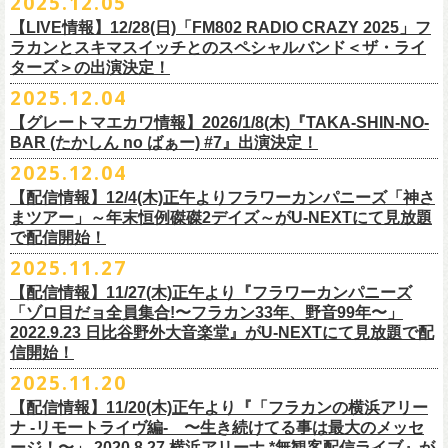
2025.12.05
※入場制限:4歳以上チケット必要
■チケット先行発売
チケット料金：前売り 5,000円(ドリンク代別途)
問い合わせ：奈良NEVER LAND
http://nara-neverland.
com/pc/info.html
中森泰弘(G)
鈴木圭介に出演が決定！
※チケット整理番号付き
【LIVE情報】12/28(日)「FM802 RADIO CRAZY 2025」フ
◎竹原
ピストル“
竹原
ピストルとフラワーカンパニーズのツーマンライブ”
・イープラス 12/29 12:00~
※整理番号あり
竹安堅一(G)
＊チケット最速先行受付：2026年12月22日(月)20:00〜
ラカンとスキマスイッチとのスペシャルバンド＜ザ・ライ
日時：2026年2月18日（水）OPEN 18:15/START 19:00
・WALK INN STUDIO！099-296-9888
※小学生以上有料、未就学児童入場不可
日時：5月31日(日) 開場 15:30 / 開演 16:00
グレートマエカワ(B)
◎「初恋の嵐 西山達郎生誕祭～初恋の嵐 カモンアゲイン!2026～」
ターズ＞の出演決定！
https://eplus.jp/pon-walkthisway/
会場：渋谷duo MUSIC EXCHANGE
・CAPARVOプレガイド 099-227-0337
チケット発売：2026年1月31日(土)午前10時～
会場：岐阜柳ヶ瀬ANTS
クハラカズユキ(Dr)
日時：2026年2月11日（祝）17:00開場 / 17:30開演
2025.12.04
出演：
竹原
ピストル、フラワーカンパニーズ
・イープラス
https://eplus.jp/sf/
detail/4450820001-P0030001
出演フラワーカンパニーズ/SCOOBIE DO
チケット料金：前売¥5,500(税込/ドリンク代別途要/整理番号付)
会場：東京新代田FEVER
問合せ：HOT STUFF PROMOTION 03-5720-9999(平日12:00〜18:00)
竹原ピストルBand Member：
【グレートマエカワ情報】2026/1/8(木)『TAKA-SHIN-NO-
その他詳細：オフィシャルホームページ
・出雲アポロ店頭
チケット料金：前売り¥5.200(税込/D別/整理番号付)
チケット発売日：2/11(水・祝)
出演：初恋の嵐
G・外園一馬
BAR (たかしん no ばぁー) #7』出演決定！
http://ongaku-heiya.com/
walkinnfes/
一般チケット発売日：2026年3月8日(日)
問い合わせ：TOP BEAT CLUB
【ゲストミュージシャン】
B・佐藤慎之介
2025.12.04
日時：2026年4月12日(日) 15:30 OPEN / 16:00 START
問い合わせ：柳ヶ瀬アンツ
http://www.
ants69.com/information.html
guitar : 木暮晋也（Hicksville）/玉川裕高 key : 高野勲
MR.PAN (THE NEATBEATS) と奥野真哉 (SOUL FLOWER UNION)がホス
Dr・伊藤哲平
オフィシャルSNS
会場：徳島GRINDHOUSE
【ゲストボーカル】
【配信情報】12/4(木)正午よりフラワーカンパニーズ「神さ
トを務める大人気BAR、『TAKA-SHIN-NO-BAR (たかしん no ばぁー)』
Key・斎藤渉
・X：@WalkInnFes
出演：フラワーカンパニーズ、ザ50回転ズ
鈴木圭介（フラワーカンパニーズ）
まツアー」～年末恒例磔磔2デイズ～がU-NEXTにて見放題
が次回は新春1月にオープン！お客様(ゲスト)を迎えてたっぷりと根掘り
2026年2月6日(金)～8日(日)
に横浜大さん橋ホールで開催する日本最大の
チケット料金：スタンディング¥6,600（整理番号付き、税込、
ドリンク
・Instagram：walkinnfes
チケット料金：前売り 5,000円(ドリンク代別途)
で配信開始！
安部コウセイ（HINTO,スパルタローカルズ）
葉掘り、口外無用の大爆笑トークをお届けする名トークイベント！
クラフト
ビールフェス
【スペントグレイン Presents JAPAN BREWERS
別）
※整理番号あり
岩崎慧（セカイイチ）
2025.11.27
(ゲストを迎えての想い出ソング・セッション・コーナーもあり！？)
CUP 2026】にフラワーカンパニーズの出演が決定！
一般発売日：未定
※小学生以上有料、未就学児童入場不可
チケット料金：6500円+D代
こちらのイベントにグレートマエカワが出演致します。
フラカンの出演は2/8(日)のみとなります。
【配信情報】11/27(木)正午より『フラワーカンパニーズ
問合せ：SOGO TOKYO ☏03-3405-9999 (月-土 12:00～13:00 / 16:00～
チケット発売：2026年1月31日(土)午前10時～
チケット発売日：12/20（土） 正午（12時）
「ゾロ目だョ全員集合!〜フラカン33年、野音99年〜」
19:00 ※日曜・祝日を除く)
イープラス
https://eplus.jp/sf/detail/
4450640001-P0030001
チケット受付url：
https://t.livepocket.jp/e/cimv1
2022.9.23 日比谷野外大音楽堂』がU-NEXTにて見放題で配
『TAKA-SHIN-NO-BAR (たかしん no ばぁー) #7』
どうぞお楽しみに！
信開始！
新春初笑い！今年も(は)良い年 2026！
【日程】2026/1/8 (木)
■スペントグレイン Presents JAPAN BREWERS CUP 2026
2025.11.20
年末恒例FM802主催のロック大忘年会「FM802 ROCK FESTIVAL RADIO
【会場】荻窪 TOP BEAT CLUB
開催日時：2026年2月6日（金）～8日（日） ＊フラワーカンパニーズの
CRAZY 2025」の「LIVE HOUSE Antenna -BEYOND ZERO Garage-」に
【配信情報】11/20(木)正午より『「フラカンの横浜アリー
【開場／開演】19:00／19:30
出演は2/8(日)
フラワーカンパニーズとスキマスイッチによるスペシャルバンド＜ザ・
ナ -リモートライヴ編- 〜生き続けてる事は最大のメッセ
【前売】￥4000 (+2D)
開催地：横浜大さん橋ホール（〒231-0002 神奈川県横浜市中区海岸通1-
ライターズ＞が登場！
ージ！〜」 2020.8.27 横浜アリーナ *無観客配信ライブ』が