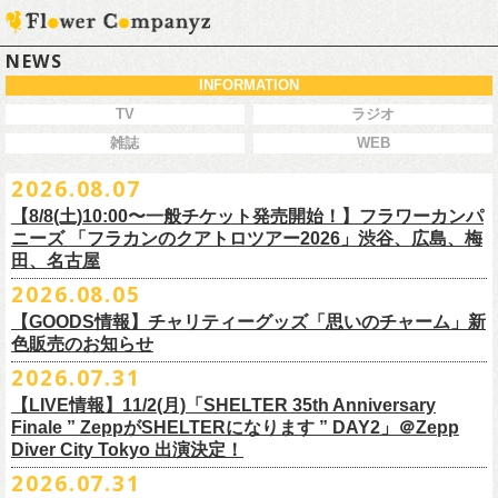
NEWS
INFORMATION
TV
ラジオ
雑誌
WEB
2026.08.07
【8/8(土)10:00〜一般チケット発売開始！】フラワーカンパ
ニーズ 「フラカンのクアトロツアー2026」渋谷、広島、梅
田、名古屋
2026.08.05
今秋開催！自身初となるクラブクアトロ・ワンマンツアー、8/8(土)一般
【GOODS情報】チャリティーグッズ「思いのチャーム」新
チケット発売がスタート！
色販売のお知らせ
どうぞお早めに〜
2026.07.31
【LIVE情報】11/2(月)「SHELTER 35th Anniversary
チャリティーグッズ「思いのチャーム」（リフレクターチャーム）の再
Finale ” ZeppがSHELTERになります ” DAY2」＠Zepp
販が決定致しました。
Diver City Tokyo 出演決定！
白、緑、赤オレンジの３つの新色展開で、
2026.07.31
8/23(日)フラワーカンパニーズ ワンマンライブ「横浜ストーリー2026」