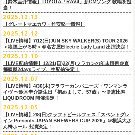
※高校生以下は当日¥2,000キャッシュバック（
当日年齢を証明できるも
ミスター小西(Vo)
当日あらゆる角度から切り取った写真を贅沢にまとめた72ページのフォ
【鈴木圭介情報】TOYOTA「RAV4」新CMソング 歌唱を担
配信日：2025年12月30日(火)正午
の（学生証、保険証など）
のご提示が必要となります）
ザ50回転ズとの対バンツアーが決定！
当！
奥野真哉(Key)
トブックも同梱したスペシャルパッケージ仕様で販売致します。
視聴料：U-NEXT月額会員視聴無料配信URL：
https:
一般チケット発売日：3月8日(日)
「フラカンと行くザ50回転ズの故郷巡りツアー！」と題し、ザ50回転ズ
中森泰弘(G)
2025.12.13
//t.unext.jp/r/flowercompanyz
TOYOTA「RAV4」の新CMソングの歌唱を鈴木圭介が担当
！
のメンバーの故郷、堺、出雲、徳島を２バンドで巡ります！
竹安堅一(G)
フラカンのweb shop「ニワトリ堂」、そして1/31(土)札幌公演よりフラカ
【グレートマエカワ・竹安堅一情報】
2025年12月17日発売とともに新作CMが公開され
ました。
◎「フォークの爆発2026 〜座って演奏するスタイルです〜」
4月4日(土) ,5日(日)に開催される「WALK INN FES! 2026 IN 桜島」にフ
グレートマエカワ(B)
ンのライブ会場にて販売がスタート！
＊以下過去ライブ作品も配信中
ナレーションも担当しております。
2025.12.12
7/4(土)岡山・倉敷新渓園敬倹堂 16:30/17:00 問：キャンディープロモ
ラワーカンパニーズの出演が決定！
一般チケット発売は1月31日。
クハラカズユキ(Dr)
完全生産限定盤のため売り切れ次第販売終了。どうぞお早めに！
『Maximum Top Beat!!』
◎「フラカンの横浜アリーナ -リモートライヴ編- 〜生き続けてる事は最
ぜひチェックしてください！
ーション岡山
どうぞお見逃しなく！
【LIVE情報】7/12(日)JUN SKY WALKER(S) TOUR 2026
フラワーカンパニーズが不定期で行なっている２マンライブ企画「シリ
チケット料金：前売¥5,500(税込/ドリンク代別途要/整理番号付)
3rd Anniversary of Top Beat Club
大のメッセージ！〜」 2020.8.27 横浜アリーナ *無観客配信ライブ
7/5(日)兵庫・神戸クラブ月世界 15:30/16:00 問：清水音泉
＜狼煙上がる時＞＠名古屋Ellectric Lady Land 出演決定！
◎「WALK INN FES! 2026 IN 桜島」
ーズ・人間の爆発」、SCOOBIE Dを迎え、2026年5月に奈良と岐阜での
チケット発売日：2/11(水・祝)
商品詳細：
うつみようこ＆Yokoloco Band “ワンマン！”
◎「ゾロ目だョ全員集合!〜フラカン33年、野音99年〜」
2022.9.23 日比
7/11(土)岐阜・郡上八幡Club Layla 16:30/17:00 問：クラブレイラ
日付：4月4日(土) ,5日(日) ※日割り発表は後日となります
◎「フラカンと行くザ50回転ズの故郷巡りツアー！」
開催が決定！
問い合わせ：十三GABU
LIVE Blu-ray+CD『フラカンの日本武道館 Part2 ～超・今が旬～』
2025.12.10
【公演日】2026/2/5 (木)
3月26日(木)＠KT ZEPP YOKOHAMAで開催される「PON pre WALK
谷野外大音楽堂
7/19(日)東京・有楽町I’M A SHOW 15:15/16:00 問：ネクストロード
会場：南栄リース桜島広場(桜島多目的広場野外ステージ)
日時：2026年4月9日(木) 18:30 OPEN / 19:00 START
内容：Blu-ray+2CD+LIVE PHOTO BOOK(72p） *三方背BOX仕様
【会場】荻窪 TOP BEAT CLUB
THIS WAY〜12年目でも終わらない青春の歌〜」にフラワーカンパニーズ
【LIVE配信情報】12/21(日)22(月)フラカンの年末恒例＠京
◎ フラワーカンパニーズ「神さまツアー」～年末恒例磔磔2デイズ～ 1
8/1(土)福岡・門司BRICK HALL 16:30/17:00 問：ブリックホール
出演：
会場：大阪・堺ファンダンゴ
2025年もお互いに充実のライブを展開してきた両者によるガチンコ対バ
◎フラカン＆ヨコロコ合同企画「俺たちのザ・ベストテン2026」東京編
価格：¥11,000(税込)
【開場/開演】19:00 / 19:30
の出演が決定しました！
都磔磔2daysライブ、生配信決定！
日目 2023.12.13 京都磔磔
8/2(日)福岡・門司BRICK HALL 15:30/16:00 問：ブリックホール
ーゲストアーティスト
出演：フラワーカンパニーズ、ザ50回転ズ
ン、熱すぎるステージになること必至！
【昭和の歌番組を代表する『ザ・ベストテン』のトリビュートLIVE。
発売日：2026年1月30日
【出演】うつみようこ＆Yokoloco Band
本日よりチケット最速先行受付も開始！
2025.12.07
2026年4月18日(土)岩手県二戸市九戸城跡で開催される、結成10周年を迎
◎ フラワーカンパニーズ「神さまツアー」～年末恒例磔磔2デイズ～ 2
チケット料金：5,500円（税込/整理番号付/ドリンク代別）
HEY-SMITH / RHYMESTER / バックドロップシンデレラ / KALMA / 打首
チケット料金：前売り 5,000円(ドリンク代別途)
一般チケット発売は3月8日。
数々の昭和歌謡のカヴァーだけの一夜】
販売場所：フラワーカンパニーズweb shop「ニワトリ堂」
【前売】5,000円 (+1D）
お見逃しなく〜
えるSaToMansion主催のイベント【南部事変 2026】にフラワーカンパニ
日目 2023.12.14 京都磔磔
【LIVE情報】4/30(木)フラワーカンパニーズ・ワンマンラ
※7/4＠倉敷はドリンク代なし、7/19＠東京は全席指定
獄門同好会 / 友部正人 / bacho / THE BOYS&GIRLS
※整理番号あり
どうぞお見逃しなく！
日時：5/19(火)開場18:30／開演19:00
（https://flowercompanyzinc.stores.jp/）、フラワーカンパニーズ ライブ
【当日】5,500円 (+1D）
ーズの出演が決定しました！
イヴ 〜鈴木圭介誕生日「初めまして、57歳」〜＠恵比寿
※高校生以下は当日¥2,000キャッシュバック（
当日年齢を証明できるも
/ SOIL&”PIMP”SESSIONS / フラワーカンパニーズ / SIX LOUNGE / THE
※小学生以上有料、未就学児童入場不可
会場：東京・荻窪TOP BEAT CLUB
会場
【発売場所】イープラス／Peatix
◎「PON pre WALK THIS WAY〜12年目でも終わらない青春の歌〜」
LIQUIDROOM 開催決定！
■U-NEXT問い合わせ：
https://help.
unext.jp/info-video/detail/
info403b
の（学生証、保険証など）
のご提示が必要となります）
FOREVER YOUNG / ENTH / Hump Back / The Birthday (クハラカズユ
チケット発売：2026年1月31日(土)午前10時～
◎フラワーカンパニーズpresents『シリーズ・
人間の爆発』
出演：
※完全生産限定盤のため、生産分完売次第販売終了
【一般発売日】12/13 10:00〜
日時：2026年3月26日(木) 開場17:30 / 開演18:30
◎SaToMansion 10th anniversary festival【南部事変 2026】
2025.12.05
一般チケット発売日：3月28日(土)
キ, ヒライハルキ, フジイケンジ)
イープラス
https://eplus.jp/sf/detail/
4450790001-P0030001
日時：5月30日(土) 開場 16:30 / 開演 17:00
真城めぐみ(Vo)
【イープラス URL】
https://eplus.jp/sf/detail/4450650001-P0030001
会場：KT ZEPP YOKOHAMA
▼CM 概要
日時：2026年4月18日(土) 開城 10:00 / 閉城 17:30 予定
ー鹿児島アーティスト
会場：奈良NEVER LAND
うつみようこ(Vo)
【LIVE情報】2/8(日)クラフトビールフェス「スペントグレ
【Peatix URL】
https://peatix.com/event/4740570
出演：Hump Back/四星球/フラワーカンパニーズ … and more!!
TOYOTA RAV4「LOVE FOREVER」篇
会場：岩手県二戸市九戸城跡
https://www.city.ninohe.lg.jp/info/335
人性補欠 / Tonto / その日暮らし / 花想い / Noisy Laf / 椿井紗代 / Wiθ /
日時：2026年4月11日(土) 16:30 OPEN / 17:00 START
出演：フラワーカンパニーズ/SCOOBIE DO
鈴木圭介(Vo)
イン Presents JAPAN BREWERS CUP 2026」＠横浜大さ
【入場順】1.イープラス 2.Peatix
チケット料金：¥5,0OO(1F立ち見)¥6,0OO 1Drink別(2F指定席)
＊TOYOTA「RAV4」オフィシャルサイト：
https:/
/toyota.jp/rav4/
その他詳細：SaToMansion 公式サイト：
https://satomansion.com/
Poly lism / DJ Msize /ともそだちBAND / +オーディショングランプリ
ん橋ホール 出演決定！
会場：島根・出雲アポロ
チケット料金：前売り¥5.200(税込/D別/整理番号付)
ミスター小西(Vo)
2026年2月 「初恋の嵐 西山達郎生誕祭～初恋の嵐 カモンアゲイン!2026
【問】TOP BEAT CLUB 03-6913-5433 info@topbeatclub.com
※1Drink別
竹原ピストルさん（バンド編成）との対バンライブが決定！
ーー
出演：フラワーカンパニーズ、ザ50回転ズ
一般チケット発売日：2026年3月8日(日)
奥野真哉(Key)
～」開催ゲストボーカルとして、