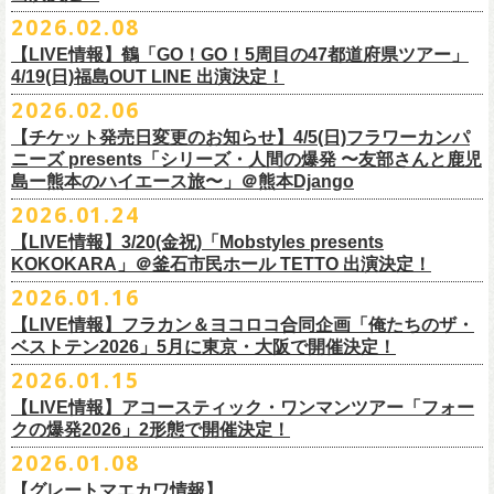
チケット料金：
・宮崎朝子（SHISHAMO）
お肉をたっぷり味わいながら、生の音楽に酔いしれる「ニクオン」
。今
トにて”皆勤風呂ントアクト”として皆さんをお迎えします。
フラカンの出演は6月20日(土)になります。
一般チケット発売日：5月23日(土) 10:00
2026.02.08
日時：2026年4月30日(木) 開場18:15／開園19:00
一般チケット発売日：3月28日(土)
前売 ¥5,500(税込/ドリンク代別）
・山田将司＆菅波栄純（THE BACK HORN）
2026年5月に奈良と岐阜で開催、SCOOBIE DOを迎えお届けするフラワ
【公演詳細】
年もお楽しみください！
どうぞお楽しみに♨️
どうぞお楽しみに！
問い合わせ：JAILHOUSE(052)936-6041 /
https://www.jailhouse.jp/live/
会場：恵比寿
LIQUIDROOM
U-22割 ￥4,500(税込/ドリンク代別/身分証持参必須（コピー不可/公演当
【LIVE情報】鶴「GO！GO！5周目の47都道府県ツアー」
ーカンパニーズが不定期で行なっている２マンライブ企画「シリーズ・
公演タイトル：第11回！ 僕たち、プロ野球大好きミュージシャンです！
オフィシャルホームページ：
https://www.
nikuon.com/top
dragondeluxe2026/
チケット料金：前売り¥5,700(税込/整理番号付/ドリンク代別途要) *記念バ
◎「フォークの爆発2026 ミニマル巡業 〜うたとギターとコーラスと〜」
日提示できない場合は一般価格チケットとの差額分をお支払いいただき
4/19(日)福島OUT LINE 出演決定！
「ホフディラン 春のベースまつり」に今年もグレートマエカワの出演が
人間の爆発」の一般チケット発売が3/8(日)10:00よりスタート！
日時・会場：3月17日（火）新宿ロフトプラスワン
お問い合わせ：ニクオン実行委員会 info＠
nikuon.com
◎「OTODAMA’26」
◎『
YATSUI FESTIVAL! 2026
』
ッヂ付
6/28(日) 札幌musica hall cafe 開場15:30/開演16:00 問：浮雲社中
ます)
決定！
ますます充実のライブを展開している両者によるガチンコ対バン、熱す
2026.02.06
（http://www.loft-prj.co.jp/PLUSONE/）
日時：5月4日(月祝)、5日(火祝) 開場10:00 / 開演11:00
日程：
2026
年
6
月
20
日（土）、
6
月
21
日（日） ※フラワーカンパニーズ
＊フラワーカンパニーズファンクラブ「ヤングフラワーズ」優先販売を
鶴「GO！GO！5周目の47都道府県ツアー」4/19(日)福島OUT LINE 公演
一般チケット発売日：2026年3月15日(日)10:00
チケット料金：4,800円（税込/整理番号付/ドリンク代別）
※１人１枚※未就学児入場不可/小学生以上チケット必要
ぎるステージになること必至！
開場／開演： 18:15／19:00
＊フラワーカンパニーズの出演は5月5日(火祝)のみ
の出演は6/20(土)のみ
【チケット発売日変更のお知らせ】4/5(日)フラワーカンパ
予定しています。次号会報誌にご案内を同
封します
にフラワーカンパニーズの出演が決定！
プレイガイド：
※高校生以下は当日¥2,000キャッシュバック（
当日年齢を証明できるも
一般チケット発売日：2026年6月6日(土)
◎「ホフディラン 春のベースまつり2026」
どうぞお見逃しなく〜
出演ミュージシャン： ※五十音順
会場：大阪・泉大津フェニックス
開場
ニーズ presents「シリーズ・人間の爆発 〜友部さんと鹿児
/
開演（両日）：
11:30
チケットぴあ
の（学生証、保険証など）
のご提示が必要となります）
＊ライブハウス会場限定店頭先行：4/4(土) 12:00〜19:00
日時：2026年5月20日(水) OPEN 18:30 / START 19:00
イノウエアツシ（ニューロティカ／横浜DeNAベイスターズ）、ウエノコ
島ー熊本のハイエース旅〜」＠熊本Django
その他詳細→
https://shimizuonsen.com/otodama/26/
会場
: Spotify O-EAST / Spotify O-WEST / Spotify O-nest 5F / Spotify O-
◎鶴「GO！GO！5周目の47都道府県ツアー」
イープラス
一般チケット発売日：3月28日(土)10:00
・クラブカウンターアクション宮古店頭
会場：新代田FEVER
ウジ（the HIATUS、Radio
nest 6F / Spotify O-Crest
2026.01.24
日時：2026年4月19日(日) 開場15:30 / 開演16:00
ローソンチケット
〒027-0083 岩手県宮古市大通２丁目６－１１
出演：ホフディラン
◎フラワーカンパニーズpresents『シリーズ・
人間の爆発』
Caroline／広島東洋カープ）、オカモト”MOBY”タクヤ (SCOOBIE DO ／
duo MUSIC EXCHANGE /
clubasia / LOFT9 shibuya / WOMBLIVE /
会場：福島OUT LINE
ネクストロード 03-5114-7444（平日14:00〜18:00）
プレイガイドなど詳細はライブページにてご確認くださ
【LIVE情報】3/20(金祝)「Mobstyles presents
6月から開催するフラワーカンパニーズのアコースティック企画の新たな
*
注意事項
ゲストベーシスト：ウエノコウジ（the HIATUS / Radio Caroline)、グレ
MLB解説者)、グレート
shibuya 7thFLOOR
出演：鶴、フラワーカンパニーズ
KOKOKARA」＠釜石市民ホール TETTO 出演決定！
い
https://flowercompanyz.com/live/
試みとなる歌とアコースティックギター一本とコーラスと小
物の楽器な
東北地方在住者のみの先着販売となります
ートマエカワ (フラワーカンパニーズ
) 、junko（打首獄門同好会）、and
・5月30日(土) 開場 16:30 / 開演 17:00
マエカワ（フラワーカンパニーズ／中日ドラゴンズ）、樋口豊
主催
:
やついいちろう
チケット料金：¥4800(税込/オールスタンディング/ドリンク代別途要)
どで構成するライヴ「フォークの爆発2026 ミニマル巡業 〜うたとギター
2026.01.16
１人１枚のみ購入可能
more,,,
会場：奈良NEVER LAND
（BUCK∞TICK／阪神タイガース）
他出演者、チケットなど詳細：以下よりご確認ください
一般チケット発売日：2月21日(土)
とコーラスと〜」の一般チケット発売が3/8(日)10:00よりスタート！
住所記載の身分証確認持参の上、
それぞれのライブハウス店頭にて販売
来場チケット：前売り：¥5,300+1drink 当日：¥5,800+1drink
出演：フラワーカンパニーズ/SCOOBIE DO
【LIVE情報】フラカン＆ヨコロコ合同企画「俺たちのザ・
司会：金光裕史（音楽と人編集部／阪神タイガース）
◎「モンキーTシャツ」
【YATSUI FESTIVAL! 2026 WEB INFORMATION】
問い合わせ：GIPお問合せフォーム→
https://www.gip-web.co.jp/t/info
します
配信チケット：前売り配信視聴券：¥3,000
ベストテン2026」5月に東京・大阪で開催決定！
チケット料金：前売り¥5.200(税込/D別/整理番号付)
6月から開催するフラワーカンパニーズのアコースティック企画の新たな
料金：前売￥4,000 ※税込／要1オーダー（500円以上）
価格：￥3,700(税込)
オフィシャルサイト：
https://yatsui-fes.com
◎「フォークの爆発2026 ミニマル巡業 〜うたとギターとコーラスと〜」
購入は現金のみとなります
当日・アーカイブ配信視聴券：¥3,500
一般チケット発売日：2026年3月8日(日)
試みとなる歌とアコースティックギター一本とコーラスと小
物の楽器な
チケット発売日：2月28日（土）11時〜
2026.01.15
ボディ：ビッグシルエット
オフィシャルX：
https://x.com/YATSUIFES
＊ミニマル巡業とは『
新たな試みとして歌とアコースティックギター一
転売は固く禁止とさせていただきます
＊お得な来場＆配信チケット：前売り：¥7,000+1drink
プレイガイド：
どで構成するライヴ「フォークの爆発2026 ミニマル巡業 〜うたとギター
※購入枚数制限あり／お一人様2枚まで
カラー：ホワイト、アシッドブルー
オフィシャルFacebook：
https://www.facebook.com/YATSUIFES
【LIVE情報】アコースティック・ワンマンツアー「フォー
本とコーラスと小
物の楽器などで構成するライヴ』です
公演当日も身分証を確認させて頂きます（U-22割も同様）
チケット発売：
イープラス
とコーラスと〜」に札幌公演の追加が決定！
※チケットの整理番号順での入場となります。
素材 ： 綿100％
オフィシャルInstagram ：
https://www.instagram.com/yatsuifes/
クの爆発2026」2形態で開催決定！
6/8(月)京都・紫明会館 18:30/19:00 問：SOLE CAFE
当日11:30〜整列開始いたします
ホフディランオフィシャルFC先行(抽選)：3/19(木)
12:00-3/22(日) 23:59
チケットぴあ
販売URL
サイズ：S / M / L / XL
2026.01.08
6/10(水)広島・東広島 西条公会堂 18:30/19:00 問：キャンディープロモ
近隣のご迷惑になるためそれ以前のお並びは禁止とさせていただき
ます
一般発売その他情報は
ローソンチケット Ｌコード：56253
◎「フォークの爆発2026 ミニマル巡業 〜うたとギターとコーラスと〜」
https://eplus.jp/sf/detail/4487570001-P0030001
＜製品サイズ＞
YATSUI FESTIVAL! 2026お問合せ：Spotify O-EAST：03-5458-4681
ーション広島
その他詳細：
https://www.gip-web.co.jp/schedule/detail/8491#13568
特設サイトにて→
https://hoff.jp/e/
bs26/
【グレートマエカワ情報】
問い合わせ：奈良NEVER LAND
http://nara-neverland.
com/pc/info.html
＊ミニマル巡業とは『
新たな試みとして歌とアコースティックギター一