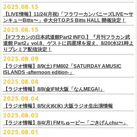
本番を3日後に控えた４人でのお喋り、どうぞお楽しみに！
が響き渡った。“星のブルペン”での、夜空から降り注ぐ星の光のような照
2025.08.15
■8月24日(日) 7:00～10:00 TOKAI RADIO（FM929）『Morning
明演出も忘れがたい。
【LIVE情報】11/24(月祝)「フラワーカンパニーズLIVE〜サ
Delight』
◎「フラカンの日本武道館 Part2 オフィシャルガチャ」
武道館公演チケットは、9/19(金)
まで各プレイガイドにて前売チケット発
もちろん“深夜高速”や“感情七号線”、“馬鹿の最高”“真冬の盆踊り”といっ
ンキューBitts〜」＠大分T.O.P.S Bitts HALL 開催決定！
＊グレートマエカワ インタビューOA
1回：500円(税込)
売中！
た、それ以前発表の名曲たちも会場を盛り上げる。「久々の曲を」とい
2025.08.15
https://www.tokairadio.co.jp/program/md/
全16種類
また、フラカン武道館応援企画として四星球とPIGGSが出演、
9/18(木)高
う紹介と共に、1998年発表のアルバム『マンモスフラワー』の最後に収
BRAHMAN ｢tour viraha 2026｣の
※フィギュア・チェキ・トートの引換券が出た時は、当日中にお引
【#フラカンの日本武道館Part2 INFO.】『月刊フラカン武
き換
円寺HIGHで開催される「SET YOU FREE〜VS SERIES」にグレートマ
録された“虹の雨あがり”が始まった瞬間には、観客たちからどよめきにも
3月22日(日) 愛知 名古屋ReNY limited公演にフラワーカンパニーズの出演
道館 Part2』vol.8、ゲストに四星球を迎え、8/20(水)21時よ
えください。
エカワがDJで出演決定！
フラカン武道館チケットの最後の手売り販売も
似た歓声が上がった。＜いつまでもそう どこまでもそう これからも
が決定しました！
りプレミア配信決定！
【 フィギュア 】4体セット , 高さ:最大8cm
実施！
きっとそうさ／うまくいく事もあって うまくいかない事はないのさ＞
【 チェキ 】1枚
2025.08.09
――そう歌う“虹の雨あがり”を今、武道館で歌いたいと思ったバンドの心
◎BRAHMAN ｢tour viraha 2026｣
【 トート 】高さ35 × 底幅39 × マチ10 cm , 素材:綿100% キャンパス
合わせてお見逃しなく！
が、とても強くて、優しくて、頼もしい。
日時：3月22日(日) 17:00open 18:00start
【ラジオ情報】8/9(土) FM802「SATURDAY AMUSIC
【 アクリルキーホルダー 】本体部分:最大 縦56 × 横30 × 厚さ3 mm
個人的にこの日のハイライトは、本編の終盤で披露された“最後にゃなん
ISLANDS -afternoon edition-」
会場：愛知 名古屋ReNY limited
【 マスキングテープ 】テープ幅30mm , 5m巻き , 材質:紙
＜番組情報＞
とかなるだろう”だった。2017年発表のアルバム『ROLL ON 48』に収録
出演：BRAHMAN,、フラワーカンパニーズ
2025.08.08
■8月9日(土) 12:00〜18:00 FM802「SATURDAY AMUSIC ISLANDS -
【 フォンタブ 】本体部分:55 × 55 mm , 材質:ポリエステル+TPU強化布 ,
『月刊フラカン武道館 Part2』武道館直前スペシャル
された楽曲。このアルバムは前回の武道館公演のあとにリリースされた
チケット料金：3500円(税込/ドリンク代別途要)
【ラジオ情報】8/8(金)FM大阪「なんMEGA!」
afternoon edition-」
金属Dカン
9月17日(水)21:00〜生配信
最初のアルバムであり、そして、このアルバムから再びフラカンは自主
一般チケット発売日：10月4日(土) 10:00
＊グレートマエカワ コメントOA（グレートマエカワの勝手にtop3 / 13〜
2025.08.04
【 缶バッジセット 】2個組 , 直径32mm
本番URL：
https://www.youtube.com/live/ND1cdsaWaZI
レーベルでの活動に戻った。そんな時期に歌われた＜最後の最後の最後
問い合わせ：ジェイルハウス 052-936-6041 www.jailhouse.jp
■8月8日(金) 12:00〜15:00 FM大阪「なんMEGA!」
14時台）
10月25日＠熊本Djangoを皮切りに30箇所31公演を回る全国ワンマンツア
には 絶対なんとかなるんだぜ＞というフレーズは、この2025年の武道
【ラジオ情報】8/5(火)6(水) 大阪ラジオ生出演情報
＊グレートマエカワ インタビューOA
https://funky802.com/saipm/
ー「フラカンのチョイナチョイナ’25/’26」の10月〜12月公演分の一般チ
＊アーカイブ配信中！
館の観客席にいる僕にとって、未来への希望のメッセージのように響い
https://www.fmosaka.net/_sites/16782390
2025.08.03
■8月5日(火)15:00〜18:00 FM COCOLO「MARK’E MUSIC MODE」
ケットが8月30日(土)より発売スタート！
■vol.0 番組スタート直前スペシャル
た。「絶対になんとかなる」――そう歌うロックバンドが、武道館のス
【ラジオ情報】8/4(月) FMちゅーピー「ごきげんchu〜」
＊オクノマサヒコ（オクノシンヤ／グレートマエカワ） 生出演(16:00台
ゲスト：スキマスイッチ
テージで、とても人間くさく、それでいて光に照らされながらロックを
出演予定）
2025.08.01
9/20(土)開催の日本武道館公演を経て、さらに勢いを増してまわるフラカ
https://www.youtube.com/watch?
v=BR4CmNuGCLg&t=28
演奏している。これって、シンプルに奇跡じゃないか。
■8月4日(月)14:00〜17:00 FMちゅーピー「ごきげんchu〜」