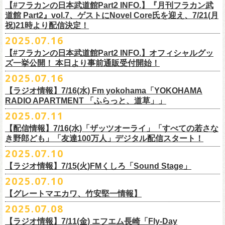
開中のフラカンの楽曲全曲レビュー企画「
フラカンの音楽目録」でボー
ください
◎｢802 Jungle Attack Vol.6 -フラカン武道館壮行会-｣
チケット発売日：9月27日(土)
【#フラカンの日本武道館Part2 INFO.】『月刊フラカン武
【お問い合わせ】
YOKOHAMA
1月17日(土) 長野CLUB JUNK BOX 16:30/17:00
ゲスト：TOSHI-LOW（BRAHMAN）
※上記サイズはあくまでも目安の寸法です
6 夜空の太陽
カル・
北島康雄をプロのライター陣に交じってreviewerに抜擢す
るなど、
https://www.tfm.co.jp/manyuki/
日時：9月2日(火)18:15 OPEN / 18:45 START
道館 Part2』vol.7、ゲストにNovel Core氏を迎え、7/21(月
プレイガイド：
SLUSH-PILE. 03-6451-0554
配信日時：8月24日（日）16:00 START（10分前より準備開始）
1月18日(日) 千葉LOOK 15:30/16:00
https://youtu.be/Z9wrtIqELqE
mc
四星球に対しての信頼度が絶大なフラカンメンバー。
とにかくお互いへ
祝)21時より配信決定！
会場：大阪 GORILLA HALL OSAKA
https://eplus.jp/sf/detail/
4383810001-P0030001
視聴URL：
https://live.nicovideo.
jp/watch/lv348512764
1月24日(土) 高知X-pt. 16:30/17:00
7 馬鹿の最高
の思いが溢れる1時間！
出演：
2025.07.16
＊本ライブの一部はプレミアム会員限定視聴となります。
1月25日(日) 広島SECOND CRUTCH 15:30/16:00
■vol.7
8 最高の夏
フラワーカンパニーズ
＊
全編視聴をご希望のかたはプレミアム会員にご登録（月額790円）をお
【#フラカンの日本武道館Part2 INFO.】オフィシャルグッ
1月27日(火) 四日市CLUB CHAOS 18:30/19:00
ゲスト：Novel Core
9 友達100万人
8月20日(水)21:00よりプレミア配信されます。
Conton Candy
願い致しま
す。
ズ一挙公開！ 本日より事前通販受付開始！
1月31日(土) 札幌近松 16:30/17:00
https://www.youtube.com/watch?
v=I8Zw-h9Anxg
10 ミント
TOSHI-LOW
＊タイムシフト視聴期間：2025年9月7日まで
2月4日(水) 下北沢シェルター 18:30/19:00
2025.07.16
11 ハイエース
開催を約１ヶ月後に控えたフラカンの日本武道館公演のチケットは
絶賛
ヒグチアイ
本番組はプレミアム会員の方ならタイムシフト視聴期間中に何度で
も、
2月14日(土) 大阪バナナホール 16:30/17:00
■vol.8
12 深夜高速
発売中！
【ラジオ情報】7/16(水) Fm yokohama「YOKOHAMA
MC：加藤真樹子（#FM802）
放送終了後に視聴することができます。 一般会員の方の場合は事前予約
2月15日(日) 岡山ペパーランド 15:30/16:00
ゲスト：四星球
mc
RADIO APARTMENT 「ふらっと、道草」」
合わせてお見逃しなく！
チケット発売スタート！
をする事で期間内にタイムシフト視
聴が可能ですが、リアルタイム視聴
2月21日(土) 別府Copper Raven 16:30/17:00
https://www.youtube.com/watch?
v=kVfyzG-tjOs
13 履歴書
2025.07.11
▼詳細はこちら
の際と同様、
全編の視聴にはプレミアム会員への加入が必要になりま
■7/16(水)22:00
～
23:30 Fm yokohama「YOKOHAMA RADIO
2月22日(日) 福岡CB 15:30/16:00
14 感情七号線
https://funky802.com/site/pickup_detail/7941
【配信情報】7/16(水)「ザッツオーライ」「すべての若さな
す。
APARTMENT
「ふらっと、道草」」
2月24日(火) 豊橋Club KNOT 18:30/19:00
15 星のブルペン
＜番組情報＞
き野郎ども」「友達100万人」デジタル配信スタート！
DJ:NakamuraEmi
2月28日(土) 新潟GOLDEN PIGGS BLACK 16:30/17:00
16 日々のあぶく
『月刊フラカン武道館 Part2』
ーーーーーーーーーーーーーーーーーーーーーーーーーーー
2025.07.10
https://www.fmyokohama.co.jp/
program/yra_furatto_michikusa
3月1日(日) 金沢AZ 15:30/16:00
17 虹の雨あがり
■vol.8
「HESOKURI」に収録「ザッツオーライ」「すべての若さなき野郎ど
◎「横浜ストーリー 〜武道館前の一撃〜」
＊鈴木圭介、グレートマエカワ コメントOA
3月7日(土) HEAVEN’S ROCKさいたま新都心 16:30/17:00
mc
【ラジオ情報】7/15(火)FMくしろ「Sound Stage」
7/23(水)よりSpotifyでフラワーカンパニーズのプレイリスト企画がスター
ゲスト：四星球
も」「友達100万人」が、7/16(水)より各音楽サービスにてデジタル配信
日時：8月24日(日)Open 15:30 / Start 16:00
3月14日(土) 仙台darwin 16:30/17:00
18 行ってきまーす
ト！
8月20日(水)21:00〜配信
スタート！
2025.07.10
会場：神奈川・F.A.D YOKOHAMA
■7月15日(金) 19:00〜 FMくしろ「Sound Stage」
19 ラッコ！ラッコ！ラッコ
本番URL：
同日リリースの新曲「ただいま実演中 / ピュアな匂いがチョイナチョイ
https://www.youtube.com/
watch?v=kVfyzG-tjOs
【グレートマエカワ、竹安堅一情報】
会場チケット：完売
＊鈴木圭介、グレートマエカワ コメントOA！
チケット料金：¥5,200(税込/整理番号付/
ドリンク代別途要)
20 人は人
①特設サイト
https://flowercompanyz.mixlist.app/
にて10曲をセレクトし
ナ」と合わせて、プリアドプリセーブが可能です。
※再放送：7月18日(金)15:00〜
2025.07.08
※全公演、高校生以下は当日¥2,000 キャッシュバック(当日年齢を証明で
21 最後にゃなんとかなるだろう
てプレイリストを作成
＊アーカイブ配信中！
ぜひお楽しみください！
きるもの(学生証、
保険証など)のご提示が必要となります)
富山MAIRO 25周年記念ライブにフラワーカンパニーズの出演が決定！
22 白眼充血絶叫楽団
【ラジオ情報】7/11(金) エフエム長崎「Fly-Day
②
#フラカンプレイリスト
をつけてXでシェア
■vol.0 番組スタート直前スペシャル