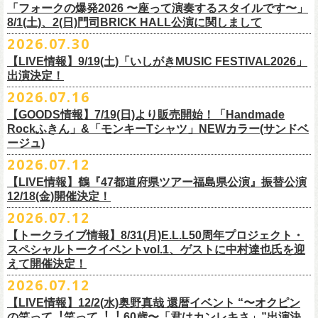
＠F.A.D YOKOHAMA 公演より販売開始致します。
「フォークの爆発2026 〜座って演奏するスタイルです〜」
8/1(土)、2(日)門司BRICK HALL公演に関しまして
こちらのグッズの売上全額を被災地復興など様々な支援を必要とされて
2026.07.30
令和8年熊本地震で被災された皆様には心よりお見舞い申し上げます
いる場所に寄付させていただきます。
【LIVE情報】9/19(土)「いしがきMUSIC FESTIVAL2026」
一日も早い復興、安全、安心が戻りますことを心よりお祈り申し上げま
支援金の寄付先、金額等につきましては、都度フラワーカンパニーズオ
出演決定！
す
フィシャルサイトにて改めてご報告致します。
2026.07.16
今週末8/1(土)、2(日)門司BRICK HALLにて予定しております「フォーク
皆さまのご安全と心身のご健康、被災地の一日も早い復旧・復興を心よ
【GOODS情報】7/19(日)より販売開始！「Handmade
の爆発2026 〜座って演奏するスタイルです〜」公演に関しまして、
Rockふきん」&「モンキーTシャツ」NEWカラー(サンドベ
りお祈り申し上げます。
本日現在開催させていただく予定です。
ージュ)
2026.07.12
7/19(日)「フォークの爆発2026 〜座って演奏するスタイルです〜」＠有
まだ九州地方では余震が続き、交通機関が麻痺している状況を鑑み、
【LIVE情報】鶴『47都道府県ツアー福島県公演』振替公演
楽町I’M A SHOW 公演より、またまたNEWグッズが登場！
もしチケットをお持ちの方で今回の公演へのご来場が難しい方につきま
12/18(金)開催決定！
エプロンからスタートした新たな企画「Handmade Rock」シリーズ第二
して、
2026.07.12
弾、「Handmade Rockふきん」の販売が決定！
そのまま未使用のチケットをお持ちいただけましたら、
延期となっておりました鶴『47都道府県ツアー福島県公演』の振替公演
そして、絶賛販売中の「モンキーTシャツ」にサンドベージュのボディに
【トークライブ情報】8/31(月)E.L.L50周年プロジェクト・
1年間（2027年8月まで）九州地方で今後発表されるワンマンツアー、ラ
が決定しました。
グリーンのプリントが夏らしいNEWカラーが追加！
スペシャルトークイベントvol.1、ゲストに中村達也氏を迎
イブで有効とさせていただきます。
合わせて、
振替公演にご来場が難しい方へ、
払い戻しのご案内もござい
ぜひチェックしてくださいね！
えて開催決定！
手続きなどは特にありませんが、入場整理番号のみ無効となりますこと
ますので、以下ご確認をお願い致します。
2026.07.12
（入場順最後のご案内となりますこと）、
何卒ご了承いただけますと幸いです。
＜延期日程＞
【LIVE情報】12/2(水)奥野真哉 還暦イベント “〜オクピン
■2026年4月19日（日） 鶴 5周⽬の47都道府県ツアー「鶴フェスへの道」
の笑って︕笑って︕︕ 60歳〜「君はカンレキさ」”出演決