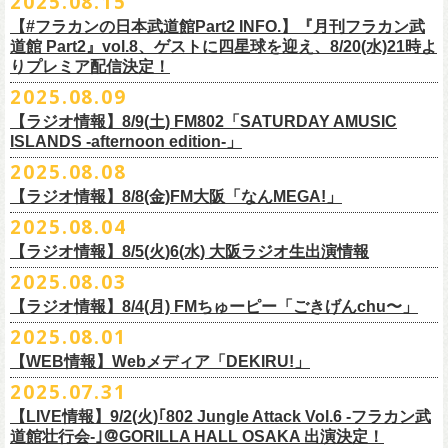
2025.08.15
全16種類
また、フラカン武道館応援企画として四星球とPIGGSが出演、
9/18(木)高
う紹介と共に、1998年発表のアルバム『マンモスフラワー』の最後に収
BRAHMAN ｢tour viraha 2026｣の
※フィギュア・チェキ・トートの引換券が出た時は、当日中にお引
【#フラカンの日本武道館Part2 INFO.】『月刊フラカン武
き換
円寺HIGHで開催される「SET YOU FREE〜VS SERIES」にグレートマ
録された“虹の雨あがり”が始まった瞬間には、観客たちからどよめきにも
3月22日(日) 愛知 名古屋ReNY limited公演にフラワーカンパニーズの出演
道館 Part2』vol.8、ゲストに四星球を迎え、8/20(水)21時よ
えください。
エカワがDJで出演決定！
フラカン武道館チケットの最後の手売り販売も
似た歓声が上がった。＜いつまでもそう どこまでもそう これからも
が決定しました！
りプレミア配信決定！
【 フィギュア 】4体セット , 高さ:最大8cm
実施！
きっとそうさ／うまくいく事もあって うまくいかない事はないのさ＞
【 チェキ 】1枚
2025.08.09
――そう歌う“虹の雨あがり”を今、武道館で歌いたいと思ったバンドの心
◎BRAHMAN ｢tour viraha 2026｣
【 トート 】高さ35 × 底幅39 × マチ10 cm , 素材:綿100% キャンパス
合わせてお見逃しなく！
が、とても強くて、優しくて、頼もしい。
日時：3月22日(日) 17:00open 18:00start
【ラジオ情報】8/9(土) FM802「SATURDAY AMUSIC
【 アクリルキーホルダー 】本体部分:最大 縦56 × 横30 × 厚さ3 mm
個人的にこの日のハイライトは、本編の終盤で披露された“最後にゃなん
ISLANDS -afternoon edition-」
会場：愛知 名古屋ReNY limited
【 マスキングテープ 】テープ幅30mm , 5m巻き , 材質:紙
＜番組情報＞
とかなるだろう”だった。2017年発表のアルバム『ROLL ON 48』に収録
出演：BRAHMAN,、フラワーカンパニーズ
2025.08.08
■8月9日(土) 12:00〜18:00 FM802「SATURDAY AMUSIC ISLANDS -
【 フォンタブ 】本体部分:55 × 55 mm , 材質:ポリエステル+TPU強化布 ,
『月刊フラカン武道館 Part2』武道館直前スペシャル
された楽曲。このアルバムは前回の武道館公演のあとにリリースされた
チケット料金：3500円(税込/ドリンク代別途要)
【ラジオ情報】8/8(金)FM大阪「なんMEGA!」
afternoon edition-」
金属Dカン
9月17日(水)21:00〜生配信
最初のアルバムであり、そして、このアルバムから再びフラカンは自主
一般チケット発売日：10月4日(土) 10:00
＊グレートマエカワ コメントOA（グレートマエカワの勝手にtop3 / 13〜
2025.08.04
【 缶バッジセット 】2個組 , 直径32mm
本番URL：
https://www.youtube.com/live/ND1cdsaWaZI
レーベルでの活動に戻った。そんな時期に歌われた＜最後の最後の最後
問い合わせ：ジェイルハウス 052-936-6041 www.jailhouse.jp
■8月8日(金) 12:00〜15:00 FM大阪「なんMEGA!」
14時台）
10月25日＠熊本Djangoを皮切りに30箇所31公演を回る全国ワンマンツア
には 絶対なんとかなるんだぜ＞というフレーズは、この2025年の武道
【ラジオ情報】8/5(火)6(水) 大阪ラジオ生出演情報
＊グレートマエカワ インタビューOA
https://funky802.com/saipm/
ー「フラカンのチョイナチョイナ’25/’26」の10月〜12月公演分の一般チ
＊アーカイブ配信中！
館の観客席にいる僕にとって、未来への希望のメッセージのように響い
https://www.fmosaka.net/_sites/16782390
2025.08.03
■8月5日(火)15:00〜18:00 FM COCOLO「MARK’E MUSIC MODE」
ケットが8月30日(土)より発売スタート！
■vol.0 番組スタート直前スペシャル
た。「絶対になんとかなる」――そう歌うロックバンドが、武道館のス
【ラジオ情報】8/4(月) FMちゅーピー「ごきげんchu〜」
＊オクノマサヒコ（オクノシンヤ／グレートマエカワ） 生出演(16:00台
ゲスト：スキマスイッチ
テージで、とても人間くさく、それでいて光に照らされながらロックを
出演予定）
2025.08.01
9/20(土)開催の日本武道館公演を経て、さらに勢いを増してまわるフラカ
https://www.youtube.com/watch?
v=BR4CmNuGCLg&t=28
演奏している。これって、シンプルに奇跡じゃないか。
■8月4日(月)14:00〜17:00 FMちゅーピー「ごきげんchu〜」
https://cocolo.jp/site/blog/1150
ンの全国ツアー、
どうぞお楽しみに！
また武道館でフラカンのライブが観たい。そう心から思う。武道館はほ
【WEB情報】Webメディア「DEKIRU!」
https://chupea.fm/
■vol.1
いほいできる会場ではなくても、こんなフラカンのライブをこれからい
＊グレートマエカワ 生出演(15:00〜出演予定）
2025.07.31
■8月6日(水)14:00〜17:51 FM802「THE NAKAJIMA HIROTO SHOW 802
7/31(木)Webメディア「DEKIRU!」
◎フラワーカンパニーズ ワンマンツアー「フラカンのチョイナチョイ
ゲスト：加藤ひさし、古市コータロー(THE COLLECTORS)
っぱい観たい。思えば初めてロックを聴いた頃からずっと、その衝撃や
【LIVE情報】9/2(火)｢802 Jungle Attack Vol.6 -フラカン武
RADIO MASTERS」
＊グレートマエカワインタビュー掲載
ナ’25/’26」
https://www.youtube.com/watch?
v=kTtAgK2Iq4A&t=2345s
感動が「思い出」という箱の中に納まらなくて、ずっとリアルに生き続
10年ぶり2回目となる日本武道館公演『フラカンの日本武道館 Part2 〜
道館壮行会-｣＠GORILLA HALL OSAKA 出演決定！
＊グレートマエカワ 生出演(17:00台出演予定）
「グレートマエカワさんのDIY魂が知りたい！〜自分たちが「面白い」と
2025年
けちゃうものだから、僕はこうやって文章を書いたりしている。この10