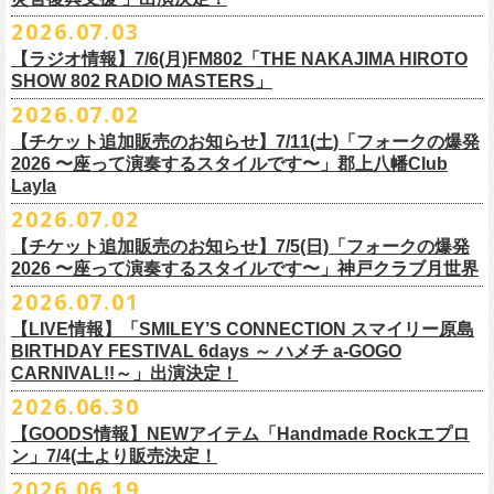
ご連絡いただきますようお願い致します。
＜振替日程＞
2026.07.03
◎チャリティーグッズ「思いのチャーム」（*リフレクターチャーム）
ご来場くださる皆様はどうぞお気をつけて会場までいらしてください。
【ラジオ情報】7/6(月)FM802「THE NAKAJIMA HIROTO
■2026年12月18日（金） 鶴 5周⽬の47都道府県ツアー「鶴フェスへの
価格：各600円（税込）
11月1日、2日に@Zepp DiverCity Tokyoで開催されるSHELTER35周年を
SHOW 802 RADIO MASTERS」
道」福島県公演
カラー：白、緑、赤オレンジ
締めくくるファイナル2DAYSイベント「SHELTER 35th Anniversary
フラワーカンパニーズ メンバー、スタッフ一同
2026.07.02
開場18:30 開演19:00
Finale ” ZeppがSHELTERになります ” 」のDAY2にフラワーカンパニーズ
■7月6日(月)14:00〜17:51 FM802「THE NAKAJIMA HIROTO SHOW 802
会場：福島県・OUTLINE 出演：鶴 / フラワーカンパニーズ
【チケット追加販売のお知らせ】7/11(土)「フォークの爆発
の出演が決定！
RADIO MASTERS」
9/19(土)開催「いしがきMUSIC FESTIVAL2026」に出演決定！
※開場開演時間が変更になります。ご注意ください。
2026 〜座って演奏するスタイルです〜」郡上八幡Club
SHELTER35周年を締めくくるファイナルをサバシスターと一緒にお祝い
＊鈴木圭介、グレートマエカワ 生出演(17:00台出演予定）
今年はマチナカステージにてアコースティックライブの出演となりま
詳細：
https://afrock.jp/live/
21483/
Layla
させていただきます！
https://funky802.com/masters/
す。
2026.07.02
8/1(土)12:00よりチケット一般発売スタート！
◎「SHELTER 35th Anniversary Finale ” ZeppがSHELTERになります ”
【チケット追加販売のお知らせ】7/5(日)「フォークの爆発
お待ちしております！
ーーーーーーーーーーー
DAY2」
2026 〜座って演奏するスタイルです〜」神戸クラブ月世界
＊振替公演にご来場が難しい方へ以下払い戻しのご案内です。
日時：2026年11月2日(月)
2026.07.01
◎「いしがきMUSIC FESTIVAL2026」
会場：Zepp DiverCity Tokyo
日程：026年9月19日(土)
【LIVE情報】「SMILEY’S CONNECTION スマイリー原島
＜払い戻し期間＞
出演：サバシスター、フラワーカンパニーズ
BIRTHDAY FESTIVAL 6days ～ ハメチ a-GOGO
会場：岩手県盛岡市盛岡城跡公園を中心に開催
チケット料金：オールスタンディング：¥3,935、２Ｆ指定：¥3,935 ※
7月13日 10:00～7月27日 23:59
◎「Handmade Rockふきん」
CARNIVAL!!～」出演決定！
チケット発売日：8月1日(土)12:00
ドリンク代別 ※未就学児入場不可
価格：￥1,200(税込）
※TSURUKAI先行、
その他プレイガイドなどで4月19日福島公演のご購入
その他詳細：OFFICIAL SITE：
https://www.ishigaki-fes.jp/
2026.06.30
☆最速先行受付スタート！
カラー：レッド , ブルー
済チケット
をお持ちの方はそのまま使用可能となります。
2026年
9月2日〜6日に開催される
スマイリー
原島さんのイベント
https://eplus.jp/sf/detail/4579890001-P0030001P0030002?
【GOODS情報】NEWアイテム「Handmade Rockエプロ
素材：綿 100％
「SMILEY’S CONNECTION スマイリー原島 BIRTHDAY FESTIVAL
#いしがき2026
ン」7/4(土より販売決定！
P6=001&P1=0402&P59=1&block=true
サイズ：28 × 28 cm
6days ～ ハメチ a-GOGO CARNIVAL!!～」出演決定！
【チケットぴあにてご購入のお客様】
#いしがきミュージックフェスティバル
その他詳細：イベントオフィシャルサイト
https://shelter35th.com/
生地：8重ガーゼふきん
2026.06.19
フラワーカンパニーズは
＜
day
２下北沢
CLUB Que
編＞
9月3日(木)下北沢
払戻方法は、
チケットの受取方法や支払方法などにより異なります。