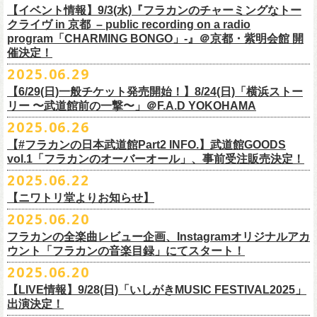
https://youtu.be/Z9wrtIqELqE
素材 ： 綿100％ キャンパス
【イベント情報】9/3(水)『フラカンのチャーミングなトー
■受付期間：7/16(水)17:00 ～ 8/24(日)22:59 ＊超早期ご注文特典ステッ
★応募期間
クライヴ in 京都 – public recording on a radio
サイズ：高さ40cm , 袋口幅48cm , 底幅33cm , 奥行(マチ)15cm , ハンド
カー付き：〜7/21(月祝)23:59 まで
2025年7月23日(水)〜2025年8月12日(火) 23:59まで
■vol.7
program「CHARMING BONGO」-』＠京都・紫明会館 開
ル長58cm , 内容量約15L
■発送予定：9月12日前後
※その他詳細はキャンペーン公式ページ記載の応募規約をご確認くださ
ゲスト：Novel Core
催決定！
＊その他詳細は上記通販ページをご確認ください
い
https://www.youtube.com/watch?
v=I8Zw-h9Anxg
2025.06.29
【6/29(日)一般チケット発売開始！】8/24(日)「横浜ストー
リー 〜武道館前の一撃〜」＠F.A.D YOKOHAMA
◎「CHICKEN SKIN RECORDS ガジェットポーチ」
2025.06.26
価格：2000円(税込)
カラー：ブラック、レッド
【#フラカンの日本武道館Part2 INFO.】武道館GOODS
vol.1「フラカンのオーバーオール」、事前受注販売決定！
サイズ：125×97×42ｍｍ
2025.06.22
【ニワトリ堂よりお知らせ】
2度目の日本武道館公演「フラカンの日本武道館 Part2 〜超・今が旬〜」
2025.06.20
の１ヶ月後より、
全国ワンマンツアーの開催が決定！
いつもフラワーカンパニーズのweb shop【ニワトリ堂】をご利用いただ
タイトルは「フラカンのチョイナチョイナ’25/’26」、
10/25(土)熊本
フラカンの全楽曲レビュー企画、Instagramオリジナルアカ
きありがとうございます。
Djangoを皮切りに、
来年2026年3/14(土)仙台darwinまで、
30箇所31公演を
ウント「フラカンの音楽目録」にてスタート！
回ります！
2025.06.20
この度、これまでのweb shop【ニワトリ堂】サイトでの販売を終了し、
10年ぶり2回目となる日本武道館公演『フラカンの日本武道館 Part2 〜
限定的にSTORESでオープンしてきました【ニワトリ堂 2nd STORE】を
【LIVE情報】9/28(日)「いしがきMUSIC FESTIVAL2025」
武道館公演を経てさらに勢いを増してまわるフラカンの全国ツアー、
ど
超・今が旬〜』を9月20日(土)
に開催するフラワーカンパニーズが、
今年1
7/11(金)に発売される絵本『歌詞の本棚 深夜高速』の発売記念イベント
本店【ニワトリ堂】として移行、運営させていただくことになりまし
出演決定！
うぞお楽しみに！
月より月１配信のYouTube番組『月刊フラカン武道館 Part2』をスター
の開催が決定！
た。