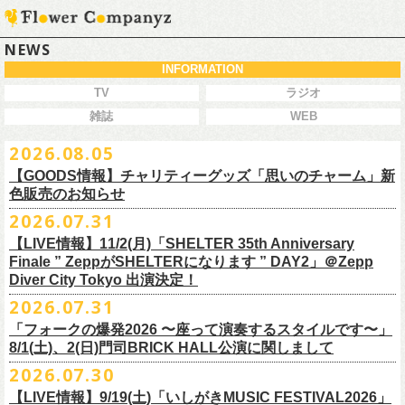
NEWS
INFORMATION
TV
ラジオ
雑誌
WEB
2026.08.05
【GOODS情報】チャリティーグッズ「思いのチャーム」新
色販売のお知らせ
2026.07.31
【LIVE情報】11/2(月)「SHELTER 35th Anniversary
チャリティーグッズ「思いのチャーム」（リフレクターチャーム）の再
Finale ” ZeppがSHELTERになります ” DAY2」＠Zepp
販が決定致しました。
Diver City Tokyo 出演決定！
白、緑、赤オレンジの３つの新色展開で、
2026.07.31
8/23(日)フラワーカンパニーズ ワンマンライブ「横浜ストーリー2026」
＠F.A.D YOKOHAMA 公演より販売開始致します。
「フォークの爆発2026 〜座って演奏するスタイルです〜」
8/1(土)、2(日)門司BRICK HALL公演に関しまして
こちらのグッズの売上全額を被災地復興など様々な支援を必要とされて
2026.07.30
令和8年熊本地震で被災された皆様には心よりお見舞い申し上げます
いる場所に寄付させていただきます。
【LIVE情報】9/19(土)「いしがきMUSIC FESTIVAL2026」
一日も早い復興、安全、安心が戻りますことを心よりお祈り申し上げま
支援金の寄付先、金額等につきましては、都度フラワーカンパニーズオ