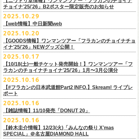
【ニワトリ堂情報】ワンマンツアー「フラカンのチョイナ
Streetlight Brewing
公演タイトル：第10回！ 僕たち、プロ野球大好きミュージシャンです！
JUN SKY WALKER(S) オフィシャルサイト
http://junskywalkers.jp/
99年〜」2022.9.23 日比谷野外大音楽堂』
日目それぞれの映像を同時配信がスタート！
チョイナ’25/’26」B2ポスター限定販売のお知らせ
SEOUL BREWERY（エムエスエンタープライズ）
＊11/20(木)正午配信開始
日時・会場：12月2日（火）LOFT9 Shibuya
▼視聴はこちら
U-NEXT月額会員の方は、追加料金なくお楽しみいただけます。
立飛麦酒醸造所
◎「フラカンの横浜アリーナ -リモートライヴ編- 〜生き続けてる事は最
2025.10.29
（
https://www.loft-prj.co.jp/schedule/loft9/access
）
2026年1月12日(月祝)＠仙台darwinで開催される四星球企画「毛が生えた
https://video.unext.jp/browse/feature/FET0012549
CHORYO
Craft
Beer
大のメッセージ！〜」 2020.8.27 横浜アリーナ *無観客配信ライブ
開場／開演： 17:45／18:30
日」にフラワーカンパニーズの出演が決定！
【web情報】中日新聞web
様々な会場でのフラカンのライブをぜひお楽しみくださいね。
DevilCraft Brewing
▼視聴はこちら
（終演予定：21:15）
2025.10.20
9月20日(土)
に開催した日本武道館公演『フラカンの日本武道館 Part2 〜
Totopia Brewery
https://video.unext.jp/browse/feature/FET0012549
■10月28日(火)公開 中日新聞web
出演ミュージシャン： ※五十音順
◎四星球企画「毛が生えた日」
超・今が旬〜』、このライブの模様がU-NEXTにて12/
5(金)19:00〜独占ラ
＊U-NEXT独占ライブ配信詳細
そして、いよいよ12/5(金)19:00〜「フラカンの横浜アリーナ -リモートラ
【GOODS情報】ワンマンツアー「フラカンのチョイナチョ
Trap Door Brewing他（AQベボリューション）
【動画】名曲「深夜高速」やディープな名古屋の魅力を語る フラワー
イノウエアツシ（ニューロティカ／横浜DeNAベイスターズ）、ウエノコ
日時：2026年1月12日(月祝) OPEN 15:30 / START 16:00
イブ配信されることが決定！
イナ’25/’26」NEWグッズ公開！
◎フラワーカンパニーズ「フラカンの日本武道館 Part2 〜超・今が
イヴ編- 〜生き続けてる事は最大のメッセージ！〜」U-NEXT独占配信
奈良醸造
カンパニーズ・鈴木圭介さん、イラストレーター・丹下京子さん対談
ウジ（the
会場：仙台darwin
全国のライブハウスを主戦場とし”メンバーチェンジなし、
活動休止な
旬〜」
がスタート！
2025.10.17
NOVORU
＊U-NEXT独占ライブ配信詳細
https://www.chunichi.co.jp/article/1151332
HIATUS、Radio Caroline／広島東洋カープ）、オカモト”MOBY”タクヤ
出演：四星球、フラワーカンパニーズ、SCOOBIE DO
10/25(土)＠熊本Djangoよりスタートするフラワーカンパニーズ ワンマン
し”で全国各地でライブ・
ツアーを続けているフラカンが、結成36年
配信日：2025年12月5日(金)19:00〜 ※見逃し配信あり
合わせてどうぞお楽しみに！
NOMCRAFT BREWING
◎フラワーカンパニーズ「フラカンの日本武道館 Part2 〜超・今が
(SCOOBIE DO ／MLB
チケット料金：¥4,200(税込/ドリンク代別)
四星球・北島康雄くんのトークライブに鈴木圭介の出演が決定！
【10/18(土)一般チケット発売開始！】ワンマンツアー「フ
ツアー「フラカンのチョイナチョイナ’25/’26」ら販売するNEWグッズを
で”超・今が旬”
と自負し10年振りに挑んだ2度目の日本武道館ライブ。
視聴料：U-NEXT月額会員視聴無料
Nomodachi Brewing
旬〜」
解説者)、グレートマエカワ（フラワーカンパニーズ／中日ドラゴン
一般チケット発売日：11月29日(土)
ラカンのチョイナチョイナ’25/’26」1月〜3月公演分
公開！
その模様を10年前の武道館ライブ映像をはじめフラカンのMVも
数多く手
配信URL：
https:
//t.unext.jp/r/flowercompanyz
＊12/4(木)正午配信開始
箱根ビール醸造所
配信日：2025年12月5日(金)19:00〜 ※見逃し配信あり
ズ）、樋口豊
問い合わせ：ジー・アイ・ピー tel022-222-9999
◎『僕？僕は君だよ 76日前の』
2025.10.16
掛けている映像監督・番場秀一氏がリアルに映し出します。
◎ フラワーカンパニーズ「神さまツアー」～年末恒例磔磔2デイズ～ 1
HAMAMATSU BEER
視聴料：U-NEXT月額会員視聴無料
（BUCK∞TICK／阪神タイガース）
日時：2025年12月5日(金)開場18:45 / 開演19:30
【#フラカンの日本武道館Part2 INFO.】Skream! ライブレ
日目 2023.12.13 京都磔磔
B.M.B BREWERY
配信URL：
https:
//t.unext.jp/r/flowercompanyz
司会：金光裕史（音楽と人編集部／阪神タイガース）
＊一般発売に先がけ、HP先行あり！
会場：東京・西早稲田BLAH BLAH BLAH
ポート
さらにこの配信を記念し、同じくU-NEXTにて、
2020年開催の横浜アリー
ーー過去ライブ映像配信スケジュールーー
◎ フラワーカンパニーズ「神さまツアー」～年末恒例磔磔2デイズ～ 2
Far Yeast Brewing
料金：前売￥4,000 ※税込／要1オーダー（500円以上）
＜
HP
先行＞
出演：北島康雄(四星球) ゲスト：鈴木圭介(フラワーカンパニーズ)
ナでの無観客配信ライブ、
2022年開催の日比谷野音ライブ、
そして年末
2025.10.16
日目 2023.12.14 京都磔磔
FARMENTRY
チケット一般発売日：11月8日（土）10時〜
受付期間：
11
月
13
日
(
木
)10:00
～
11
月
20
日
(
木
)
23:59
チャージ：前売¥3000/当日¥3500(+1drink ¥600)
■10月16日(木)公開 Skream!
恒例となっている京都のライブハウス磔磔でのセットリ
ストほぼ被りな
＊11/20(木)より配信中
FILL BREWING
ーー過去ライブ映像配信スケジュール予定ーー
【雑誌情報】11/10発売「DONUT 20」
※購入枚数制限あり／お一人様2枚まで
受付
URL
：
https://l-tike.com/su-
xing-cyu/
予約開始：2025年11月16日(日)12:00〜
＊9/20(土)「フラカンの日本武道館 Part2 〜超・今が旬〜」ライブレポー
し2DAYSの2023年の映像も配信されること
が決定！
◎「フラカンの横浜アリーナ -リモートライヴ編- 〜生き続けてる事は最
▼視聴はこちら
みぞのくち醸造所
＊11/27(木)配信開始予定
※チケットの整理番号順での入場となります。
予約方法：Livepocketで受付
https://t.livepocket.jp/e/2q1m4
ト掲載
2025.10.16
武道館ライブ配信に先駆け、順次公開される予定です。
■11月10日(月)発売 「DONUT 20」
大のメッセージ！〜」
https://video.unext.jp/browse/feature/FET0012549
YOUNG MASTER（ドリンクアッパーズ）
◎「ゾロ目だョ全員集合!〜フラカン33年、野音99年〜」2022.9.23 日比
販売URL
https://skream.jp/livereport/2025/10/flower_companyz.php
【鈴木圭介情報】12/23(火)「みんなの祭り X’mas
＊グレートマエカワインタビュー掲載
https://video.unext.jp/browse/feature/FET0012549
横浜ビール
谷野外大音楽堂
https://eplus.jp/sf/detail/4428590001-P0030001
SPECIAL」＠名古屋DIAMOND HALL
どうぞお楽しみに！
【グレートマエカワ（フラワーカンパニーズ）「ロックンロールが降っ
ほか過去ライブ映像２作品も配信中！
横浜ベイブルーイング