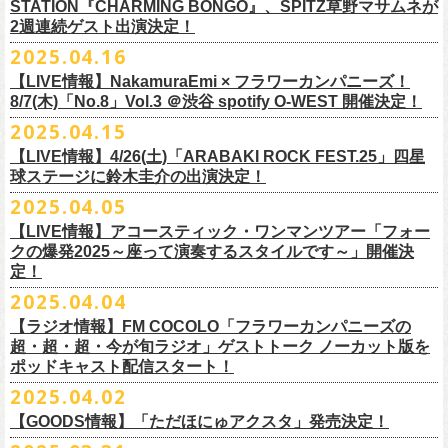
時間：Open 15:30 / Start 16:00
認のためのお電話でのお問い合わせは固くお断りいたします。
12月21日(日) 京都磔磔 15:30/16:00
ナガイケジョー(SCOOBIE DO)
売開始いたします。
STATION『CHARMING BONGO』、SPITZ草野マサムネが
いちにちめ〜8/19(火)
2020年開催した「フラカンの横浜アリーナ」から続く＜フラカンの横浜
の後フリーランスに。雑誌『イラストレーション』（玄光社）
The
チケット料金：前売 ¥5,500（税込／全自由・整理番号付／ドリンク代別
・イベントチケットの分配、転売、複製、譲渡、偽造行為は一切禁止と
12月22日(月) 京都磔磔 18:30/19:00
2週連続ゲスト出演決定！
ゲスト : グレートマエカワ(フラワーカンパニーズ)
高崎CLUB Jammer’sは中央銀座と呼ばれるアーケード街の先端にあるラ
https://t.livepocket.jp/e/musica819
◎「ADAM at presents ADAM FEST2025 supported by Recruiting
ストーリー＞シリーズ、
◎【２回目もみんなでつくろう「フラカンの日本武道館
Choice入選 （和田誠選）、『HBファイルコンペ』藤枝リュウジ特別賞、
途要）
させていただきます。それらの行為が発覚した場合は無効とさせていた
2026年
【日程】2025年7月9日(水)
イブハウスで、外観も内装も、昔のアメリカ映画に出てくるバーのよう
4/25~19時発売
2025.04.16
Management」
今年は「〜武道館前の一撃〜」というサブタイトルを付し、
7/25(金)〜7/27(日)＠
北海道釧路市幸町緑地・耐震岸壁 特設ステージにて
Part2」
『
講談社出版文化賞』さしえ賞、『TIS公募展』入選など。新聞、
書籍、
一般チケット発売日：5月25日(日)
だき、入場をお断りいたします。
1月17日(土) 長野CLUB JUNK BOX 16:30/17:00
【会場】三軒茶屋GrapeFruitMoon (
http://grapefruit-moon.com/
)
なレトロな雰囲気の空間である。開場時間の前から、入り口前にはライ
ふつかめ〜8/20(水)
日時：7月12日(土)7月13日(日) 開場10:30 開演11:30 ※フラワーカンパ
8/24(日)F.A.D YOKOHAMAにて開催することが決定！
開催される「SET YOU FREE IN KUSHIRO KIRI FESTIVAL 2025」 に
【LIVE情報】NakamuraEmi × フラワーカンパニーズ！
雑誌、パッケージ、広告、
webなど幅広いジャンルで活動中。俳句、落
今年結成20周年を迎えるThe Birthdayがクラブクアトロ4会場を廻るツア
プレイガイド：
・対象商品の営利・転売目的でのご購入は禁止しております。またイベ
1月18日(日) 千葉LOOK 15:30/16:00
“ポスター＆フライヤー大作戦～日本全国宣伝隊員大募集
【時間】OPEN18:30/START19:15
ブを待つ人だかりができていた。開演時間になり、まずステージ上にグ
https://t.livepocket.jp/e/musica820
ニーズの出演は7/12のみ
9/20(土)「フラカンの日本武道館 Part2 〜超・今が旬〜」まで１ヶ月を切
8/7(木)「No.8」Vol.3 ＠渋谷 spotify O-WEST 開催決定！
フラワーカンパニーズの出演が決定！
語、音楽、
海外ドラマが好き。
ー『Quattro×Quattro Tour’25』を開催、
イープラス
ント参加後、フリーマーケットサイト、フリマアプリ、インターネット
1月24日(土) 高知X-pt. 16:30/17:00
【料金】
今年1月より月１配信しているYouTube番組『月刊フラカン武道館
レートマエカワ、ミスター小西、竹安堅一が登場。そして少し間を鈴木
4/25~20時発売
～】
会場：静岡県浜松市浜名湖ガーデンパーク 屋外ステージ
ったタイミングでのワンマンライブ、どうぞお楽しみに！
フラカンは7/26(土)”フラカン武道館応援企画 IN KIRIFES”に出演致しま
2025.04.15
9/10(水)＠名古屋CLUB QUATTRO公演にフラワーカンパニーズの出演が
チケットぴあ
オークション等での売買、買取サービスのご利用も固く禁止いたしま
1月25日(日) 広島SECOND CRUTCH 15:30/16:00
・入場チケット￥3500(+DRINK)
Part2』、今月5回目のゲストとして、大槻ケンヂ氏の出演が決定！
圭介が姿を現し、ライブがはじまる。1曲目は『正しい哺乳類』の曲順と
開場 18:30 / 開演 19:30 前売 5000円 / 当日 5500円 （ドリンク代別途）
チケット：入場無料
※お渡しするポスターのサイズはB3サイズ、フライヤーはB5サイズを予
す。
決定しました！
【LIVE情報】4/26(土)「ARABAKI ROCK FEST.25」四星
ローチケ
す。
1月27日(火) 四日市CLUB CHAOS 18:30/19:00
【予約&チケット】
同じく“ ラッコ！ラッコ！ラッコ！”。 エネルギッシュなバンドの演奏
※着席・自由・立ち見 (整理番号あり)
問い合わせ：株式会社ジェイルハウス TEL052-936-6041
◎「横浜ストーリー 〜武道館前の一撃〜」
定しております
球ステージに鈴木圭介の出演決定！
問い合わせ：キャンディー・プロモーション
・イベントチケットの再発行はいたしませんのでご注意ください。
1月31日(土) 札幌近松 16:30/17:00
■入場チケット予約URL :
https://tiget.net/events/398505
番組スタート直前スペシャルのvol.0としてスキマスイッチ、第１回目の
と、それまで会場にたぎっていたソワソワとした熱気がぶつかり、パー
その他詳細：
日時：8月24日(日)Open 15:30 / Start 16:00
◎
「SET YOU FREE IN KUSHIRO KIRI FESTIVAL 2025」
一般発売に先がけ、チケットオフィシャル先行受付が本日よりスター
・都合により、内容等の変更・イベント中止となる場合がございますの
2月4日(水) 下北沢シェルター 18:30/19:00
2025.04.05
[予約受付開始 : 5/9(金)21:00〜]
ゲストとしてTHE COLLECTORSの加藤ひさしさん(vo)と古市コータロー
ンッ！と弾けるような盛り上がりでライブは幕を開けた。続けて “アイデ
◎8/18（月）名古屋得三
公式サイト：
http://www.adamfest.com/
会場：神奈川・F.A.D YOKOHAMA
募集期間：2025年5月10日(土)〜 在庫がなくなりましましたら募集を終了
日程：
7月26日(土)
ト。
全公演共通：高校生以下は当日¥2,000キャッシュバック（
当日年齢を証
で予めご了承ください。
2月14日(土) 大阪バナナホール 16:30/17:00
☆別途1ドリンクオーダー
さん(g)、第２回目にHump Back、第３回目はスターダスト☆レビューの
ンティティ”。《ラッコ ラッコ ラッコ》とか《プカプカプーカ》といった
うつみようこ & YOKOLOCO BAND
【LIVE情報】アコースティック・ワンマンツアー「フォー
チケット料金：前売 ¥5,200(税込/整理番号付/ドリンク代別途要)
させていただきます
会場：
北海道釧路市幸町緑地・耐震岸壁 特設ステージ
お見逃しなく！！
明できるもの（学生証、保険証など）
のご提示が必要となります）
・安全面、警備強化の一環と致しまして、ボディチェックを実施させて
2月15日(日) 岡山ペパーランド 15:30/16:00
☆整理番号順入場
根本要さん、そして第４回目は南海キャンディーズの山里亮太さんをを
シンプルな言葉を連呼していた“ ラッコ！ラッコ！ラッコ！”とは打って変
[うつみようこ (vo.g)竹安堅一(g)オクノシンヤ(key)
クの爆発2025～座って演奏するスタイルです～」開催決
前売￥5,200（税込、ドリンク代別、オールスタンディング）
応募方法：メールにて、アドレス＜
flowerotegami@gmail.com
＞宛に以
出演：フラワーカンパニーズ、THE NEAT BEATS、PIGGS
いただく場合がきます。ご了承ください。
2月21日(土) 別府Copper Ravens 16:30/17:00
☆お一人様2枚まで
お招きしお届けしてきた今番組（全回アーカイブ配信中）、第５回目と
わり、鈴木のボーカルはぼそぼそとした独り言のような落ち着いたトー
定！
グレートマエカワ(b)クハラカズユキ(ds)]
※高校生以下は当日￥2,000キャッシュバック （当日年齢を証明できるも
下をご記入の上、ご応募ください
そのほか詳細：KUSHIRO KIRI FESTIVAL公式
◎The Birthday (クハラカズユキ, ヒライハルキ, フジイケンジ)
・当日メディアによる取材が入り、映り込み等がある場合がございま
2月22日(日) 福岡CB 15:30/16:00
【ご注意】
なる今回のゲストは、筋肉少女帯や特撮のボーカルで、作家としても活
ンへ。しかし曲が進むにつれ、徐々に力強さを増していく演奏やコーラ
18:30open 19:30start
大阪千日前ユニバースにてジャンピング乾杯トークショー開催！
2025.04.04
の(学生証、保険証など)のご提示が必要となります）
（上記アドレスからの返信が届くよう、設定のご確認を必ずお願い致し
HP
https://www.kushirokirifestiva
l.com/
『Quattro×Quattro Tour’25』
す。予めご了承ください。
2月24日(火) 豊橋Club KNOT 18:30/19:00
※お客様へのお願い
躍する大槻ケンヂさんを招聘。
スに合わせて、観客たちの拳も突き上がっている。さらに“ラー・ブルー
予約￥5,000 当日￥5,500
ライブ演奏はまったくありません。
一般発売日:6月29日(日)
ます）
【ラジオ情報】FM COCOLO「フラワーカンパニーズの
日時：2025年9月10日（水）Open 18:00 / Start 19:00
・イベント当日の撮影・録音・録画および、店内での飲食は一切禁止と
2月28日(土) 新潟GOLDEN PIGGS BLACK 16:30/17:00
近隣は住宅街となっておりますので集合時間直前にご来店ください。
常にフラカンを”若手”と評するオーケンさん、2度目の武道館ライブに向
ス”、“アメジスト”へと続く。“アメジスト”の《炊き立てのご飯の湯気の下
※4/20情報公開・予約開始
ネクストロード 03-5114-7444 (平日14～18時)
＝＝＝＝＝＝＝＝＝＝＝＝＝＝＝＝＝＝
超・超・超・今が旬ラジオ」ゲストトーク ノーカット版を
会場：名古屋CLUB QUATTRO
させていただきます。
3月1日(日) 金沢AZ 15:30/16:00
開場の10分程度前から入場整理を開始いたします。
かう56歳のフラカンに何を語るのか!?
で／僕らはまた 笑いながら汚しあう／愛の意味も知らないまま》とい
◎「さよならユニバース
メール件名：フラカンの日本武道館宣伝隊員応募
ポッドキャスト配信スタート！
出演：
The Birthday (クハラカズユキ, ヒライハルキ, フジイケンジ)
・本イベントでは未就学児の同伴（未就学児1名、または乳児）は可能で
3月7日(土) HEAVEN’S ROCKさいたま新都心 16:30/17:00
それ以前の時間に店前に溜まる行為はご遠慮ください。
5月20日(火)21:00よりプレミア公開致します。
う美しいフレーズを、その言葉が抱く情景を大切に守りながら、聴き手
ジャンピング乾杯トークショー
メール本文：
◎「フラカンの日本武道館Part2 preフェイスタオル」
2025.04.02
Guest :
すが、以外はお断りいたします。
3月14日(土) 仙台darwin 16:30/17:00
※お支払いは入場時になりますので、事前支払い・チケット実券の送付
に手渡すように鈴木が歌うのを聴いて、少し泣きそうになった。優しく
〜バンドマンのそこまで⾔っていいん会〜」
・ご応募いただく方のお名前
価格：￥1,700（税込）
フラワーカンパニーズ
https://flowercompanyz.com/
・イベントは列が途切れ次第、終了となりますので、予めご了承くださ
【GOODS情報】「ただほにゅアクスタ」発売決定！
はございません。
フラカンの日本武道館公演のチケットは絶賛発売中。
て、悲しくて、そのタイトルのように、本当に綺麗な歌なのだ。
日時：5月30日(金)18:30/19:00
・ポスター＆フライヤーのお届け住所
ボディカラー：レッド、グリーン
TAYLOW (the原爆オナニー
い。
チケット料金：¥5,200(税込/整理番号付/
ドリンク代別途要)
========================
合わせてお見逃しなく！