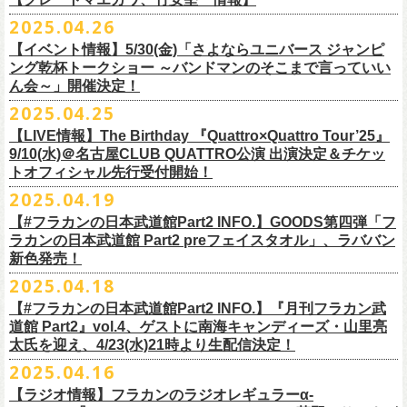
時間：Open 16:00 / Start 16:30
ます。
プレイガイド：FANYチケット https://yoshimoto.funity.jp/
【チケット】
出演：
「正しい哺乳類ツアー2025」グッズの一部、並びに「フラカンの日本武
2025.04.26
「SET YOU FREE〜VS SERIES」フラカン武道館応援企画として、札幌
今回の絵本化に際し、鈴木圭介からのリクエストで、
北野武の著書『浅
チケット料金：前売 ¥5,500（税込／全席指定）
※本受付はローソンチケットのシステムを使用しています。
問い合わせ：Fanyチケット 0570-550-100（10時～19時／年中無休）
[1日券] 予約￥5,000/当日￥5,500
2025年5月11日、フラワーカンパニーズが今年1月から全国を回ったツア
フラワーカンパニーズ
道館 Part2」プレグッズをニワトリ堂 2nd STOREにて5/3(土)12:00より取
KLUB COUNTER ACTIONにてPIGGSとの対バンが決定！
草迄』
の表紙などを手掛けたイラストレーターの丹下京子さんが作画を
【イベント情報】5/30(金)「さよならユニバース ジャンピ
一般チケット発売日：5月25日(日)
※本受付にてご購入の際、対象商品の代金とは別に、チケット1枚につき
＝＝＝＝＝＝＝＝＝＝＝＝＝＝
[4日間通し券]￥17,000
ー「正しい哺乳類ツアー2025」の追加公演となる高崎CLUB Jammer’s公
うつみようこ(vo)
り扱いスタート！
担当。
ング乾杯トークショー ～バンドマンのそこまで言っていい
プレイガイド：
ローソンチケットの規定の手数料（システム利用料：330円(税込み)/枚、
※いずれもドリンク代別途要
演が開催された。追加公演の場所がなぜ群馬県・高崎なのかと言えば、
真城めぐみ(vo)
「正しい哺乳類ツアー2025」グッズについては、2025/05/03 12:00 〜
ん会～」開催決定！
◎「SET YOU FREE〜VS SERIES」
楽曲のもつ世界観を繊細に、
豊かに表現した作品に仕上がっています！
イープラス
電子チケット利用料：110円(税込み)/枚）がかかります。
◎フラワーカンパニーズ ワンマンツアー「フラカンのチョイナチョイ
※入場整理番号あり
今年1月にリリースされたアルバム『正しい哺乳類』のレコーディングが
中森泰弘(g)
2025/05/11 23:59までの期間限定での受付となります。
日時：7月28日(月)OPEN 18:30 START19:15
2025.04.25
チケットぴあ
※代金のお支払いは、クレジットカード・PayPay・楽天ペイでのお支払
ナ’25/’26」
※中学生以上はチケットが必要になります。
高崎のスタジオTAGO STUDIO TAKASAKIで行われたからである。作品
奥野真哉(key)
またお届けについて、「正しい哺乳類ツアー2025」グッズを含む場合、5
会場：札幌KLUB COUNTER ACTION
『歌詞の本棚 深夜高速』は、7月11日(金)より全国書店などで発売。お
ローチケ
い、もしくは、コンビニエンスストアの「ローソン」「ミニストップ」
2025年
※オフィシャルFC先行チケット販売あり
のリリースツアーと言えば東京や大阪の大きな会場でファイナルをやっ
クハラカズユキ(dr)
【LIVE情報】The Birthday 『Quattro×Quattro Tour’25』
月末〜6月上旬以降となる予定です。
出演：フラワーカンパニーズ、PIGGS
楽しみに！
問い合わせ：ネクストロード
店内にございます「Loppi」でのお支払いをお選びいただけます。
10月25日(土) 熊本Django 16:30/17:00
※入場順：FC通し券→FC各日券→店通し券→店各日券→当日券
て締め括られるイメージも強いが、その作品が生まれた場所に帰ってい
チケット料金：前売 ¥5,500（税込／整理番号付／ドリンク代別途要）
9/10(水)＠名古屋CLUB QUATTRO公演 出演決定＆チケッ
チケット料金：前売り¥4,800
※各店舗のプレイガイドカウンターでの販売はいたしません。
10月26日(日) 長崎ホンダ楽器 15:30/16:00
一般チケット予約：2025年4月21日(月)から
トオフィシャル先行受付開始！
く、というこのツアーの旅の在り方に美しさを感じる。
※⾼校⽣以下は当⽇¥2,000 キャッシュバックします
◎ニワトリ堂2nd STORE
https://flowercompanyzinc.stores.jp/
チケット発売日：5月24日
商品情報：
・7月31日(木)
※チケットに関する問い合わせは必ず下記にお願いいたします。
11月3日(月・祝) 渋谷duo MUSIC EXCHANGE 15:15/16:00
MANDA-LA2予約フォームよりお申し込みください
そして、これはぼんやりとしたイメージの連鎖でしかないが、群馬と言
（当⽇年齢を証明できるもの（学⽣証、保険証など）のご提⽰
が必要と
2025.04.19
プレイガイド：tiget
https://tiget.net/events/400570
タイトル：『歌詞の本棚 深夜高速』
会場：三重・松阪M’AXA
※海外からは購入できません。日本国内のみの販売になります。
11月8日(土) 徳島club GRINDHOUSE 16:30/17:00
https://ssl.form-mailer.jp/fms/36a3b84d475895
えば詩人の萩原朔太郎である。萩原朔太郎は詩人でありながら、自らマ
なります）
【#フラカンの日本武道館Part2 INFO.】GOODS第四弾「フ
歌詞：鈴木圭介 絵：丹下京子
時間：Open 18:30 / Start 19:00
11月9日(日) 米子AZTiC laughs 15:30/16:00
MANDA-LA2
ンドリンなどの楽器を演奏し、作曲もする音楽家だった。（高崎ではな
一般チケット発売日：6月28日(土)
ラカンの日本武道館 Part2 preフェイスタオル」、ラババン
発売日：2025年7月11日(金)
チケット料金：前売 ¥5,500（税込／全自由・整理番号付／ドリンク代別
＜イベント参加に関してのご注意＞
11月15日(土) 福井CHOP 16:30/17:00
〒180-0003 東京都武蔵野市吉祥寺南町２丁目８−６ 第１８通南ビル地下
いが）前橋文学館という場所に行けば、彼が愛用したアコースティック
問い合わせ：JAILHOUSE TEL:052-936-6041
https://www.jailhouse.jp/
新色発売！
価格：定価2,200円(税込)
途要）
・会場内外の通路など共有部分での座り込み、集団での立ち話など、他
11月16日(日) 神戸VARIT. 15:30/16:00
https://www.manda-la2.com
ギターが飾られていたり、彼の作曲した曲が流れていたりする。詩と音
我こそ”フラカンの日本武道館宣伝隊員”に！という方は、こちらよりポス
2025.04.18
発売元：リットーミュージック
一般チケット発売日：5月26日(月)
のお客様のご迷惑になるような行為はご遠慮ください。イベント中止等
11月29日(土) 名古屋E.L.L 16:30/17:00
2025年9月20日(土)開催するフラワーカンパニーズ日本武道館ワンマンラ
楽の関係、言葉と音楽の関係、「うた」と呼ばれるものの秘密……そう
ター＆フライヤーを必要数お送りさせていただきますので、メールに
商品ページ：
https://www.rittor-
music.co.jp/product/detail/
3125317101/
【#フラカンの日本武道館Part2 INFO.】『月刊フラカン武
イープラス
の原因となります。
11月30日(日) 静岡サナッシュ 15:30/16:00
＝＝＝＝＝＝＝＝＝＝＝＝
イブ「フラカンの日本武道館 Part2 〜超・今が旬〜」、
いうものに思いを馳せるのに、群馬はうってつけの土地である。この日
7月12日(土)7月13日(日)静岡県浜松市浜名湖ガーデンパーク 屋外ステージ
て、件名に「フラカンの日本武道館宣伝隊員応募」と明記いただき、本
道館 Part2』vol.4、ゲストに南海キャンディーズ・山里亮
問い合わせ：松阪M’AXA
・近隣店舗・近隣の施設・お客様へご迷惑となりますので、施設内外・
12月6日(土) 宇都宮HEAVEN’S ROCK VJ-2 16:30/17:00
◎TALK LIVE「ハルキとジョーとベースと猫と〜グレートなゲストと共
プレGOODS第四弾となる「フラカンの日本武道館 Part2 pre フェイスタ
のライブ、本編の最後に演奏された“東京タワー”のポエトリー調の部分
で開催される「ADAM at presents ADAM FEST2025 supported by
文に氏名、住所、貼っていただく（置いていただく）場所（できました
太氏を迎え、4/23(水)21時より生配信決定！
著者プロフィール
会場内外でのアーティストの入待ち、出待ち等の待機行為はご遠慮下さ
12月7日(日) 水戸LIGHT HOUSE 15:30/16:00
に〜」
オル」が完成！
で、体をぐっと鈴木圭介がいる方に向けて、まるで鈴木の呼吸を深く感
Recruiting Management」にフラワーカンパニーズの出演が決定！
ら具体的に）、必要数（ポスター、フライヤーそれぞれ）、意気込みな
丹下京子（たんげ きょうこ）
2025.04.16
・8月3日(日)
い。
12月13日(土) 盛岡CLUB CHANGE WAVE 16:30/17:00
【出演】
また、ラバーバンドの新色「パープル × ブルー」も登場！
じ取るようにギターを弾く竹安堅一の姿を見ながら、やはり僕は「うた
◎ムジカジャポニカ19th後の祭スペシャル！『ムジカの渇望2025～うつ
フラワーカンパニーズは7月12日(土)の出演となります。
どメッセージを書いて下記アドレス宛てご応募ください。
名古屋生まれ名古屋育ち。愛知県立芸術大学デザイン科卒業。
峰岸塾修
会場：広島・福山grandsoulcafe Guns’
・受付終了した場合は当HPでお知らせさせていただくため、受付状況確
12月14日(日) 弘前KEEP THE BEAT 15:30/16:00
ヒライハルキ(The Birthday)
4/19(土)「正しい哺乳類ツアー2025」＠広島CLUB QUATTRO 公演より販
とは不思議なものだ。演奏という行為は不思議なものだ」と感じた。
みようこ&Yokoloco Band！2days』
【ラジオ情報】フラカンのラジオレギュラーα-
どうぞお楽しみに！
了。TIS会員。
TVCMプランナー兼イラストレーターを20年ほど続け、
そ