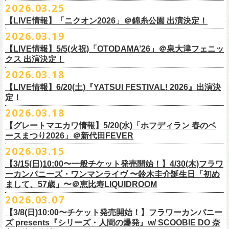
◎怒髪天&フラワーカンパニーズ presents 「ジャンピング乾杯TOUR
7/26(日)宮古の2公演にフラワーカンパニーズの出演が決定！
2026.03.25
要）
仕様：チャーム4種（けいくん、まーちゃん、けんちゃん、
こにし）/アル
■3月28日(土)22:05〜22:55 NHKラジオ「尾崎世界観のとりあえず明日を
2026 “オレたち足腰お達者くらぶ”」
久しぶりのサンボマスターとの対バン、どうぞお楽しみに！
一般チケット発売日：6月6日(土)予定
ミ蒸着袋入り(*どれになるかお楽しみスタイル）
【LIVE情報】「ニクオン2026」＠錦糸公園 出演決定！
生きるラジオ」
・9月5日(土) 滋賀U☆STONE 17:00/17:30 （問）清水音泉 06-6357-
問い合わせ：LIVE BOX MA・YASCO
素材 ： 黄色アクリル , シリコンリング , ステンレス製カニカン
◎「レッツけんこうステッカーセット」*6枚組
＊鈴木圭介がゲストとして出演
2026.03.19
3666 (平日12:00〜17:00) info@shimizuonsen.com
◎サンボマスター「ロックンロール デスティネーション in とうほく
サイズ ： （本体）40×28mm 厚み3mm
価格：￥1,000（税込）
https://www.nhk.jp/p/rs/KG9YLK9LWL/
【LIVE情報】5/5(火祝)「OTODAMA’26」＠泉大津フェニッ
・9月6日(日) 伊勢RHYTHM 16:00/16:30 （問）JAILHOUSE 052-936-
「from ふくしま for ふくしま」
◎「グレートマエカワ第57回誕生日会 in 奄美大島」
素材 ： 塩ビ
クス 出演決定！
6041
www.jailhouse.jp
＊石巻公演
日時：2026年9月27日(日) 開場17:00 開演18:00
各サイズ
・9月12日(土) 弘前KEEP THE BEAT 17:00/17:30 （問）ノースロード
2026.03.18
日時：2026年7月25日(土) 開場 17:30 / 開演 18:00
会場：奄美大島＠ ROAD HOUSE ASiVi
けいくん：51×74mm
ミュージック秋田 018-833-7100
会場：宮城・石巻BLUE RESISTANCE
6/21(日)「G-FREAK FACTORY presents “MAD SOUL CONNECTION
出演：フラワーカンパニーズ
【LIVE情報】6/20(土)『YATSUI FESTIVAL! 2026』出演決
まーちゃん：44×70mm
・9月13日(日) 秋田Club SWINDLE 15:30/16:00 （問）ノースロードミュ
出演：サンボマスター、フラワーカンパニーズ
定！
vo.24″」＠前橋DYVER にて、G-FREAK FACTORYとの対バンが決定！
オープニングアクトあり：楠田莉子BAND
けんちゃん：41×64mm
ージック秋田 018-833-7100
チケット料金：
「ARABAKI ROCK FEST.26」4/26(日)MICHINOKU PEACE SESSION
一般発売日に先がけ、4/4(土) 10:00よりオフィシャル先行受付もスター
チケット料金：前売 ¥4,500（税込/整理番号付/ドリンク代別途要）
2026.03.18
こにし：49×66mm
出演：怒髪天、フラワーカンパニーズ
前売 ¥5,500(税込/ドリンク代別）
GTR祭’26ステージに、GUEST GUITARとして竹安堅一の出演が決定しま
ト。どうぞお見逃しなく！
一般チケット発売日：6月6日(土)予定
バンドロゴ：74×45mm
【グレートマエカワ情報】5/20(水)「ホフディラン 春のベ
チケット料金：オールスタンディング ￥6,900（税込/ドリンク代別途
U-22割 ￥4,500(税込/ドリンク代別/身分証持参必須（コピー不可/公演当
した！
問い合わせ：ROAD HOUSE ASiVi
チキパン(CHICKEN PUNKS)：45×90mm
ースまつり2026」＠新代田FEVER
要）※未就学児童入場不可(小学生以上のご入場される方全てにチケット
日提示できない場合は一般価格チケットとの差額分をお支払いいただき
◎「G-FREAK FACTORY presents “MAD SOUL CONNECTION vo.24″」
2026.03.15
必要)
ます)
◎「ARABAKI ROCK FEST.26」
日時：2026年6月21日(日) 開場16:30 / 開演 17:00
一般チケット発売日：6月6日(土)
※１人１枚※未就学児入場不可/小学生以上チケット必要
【3/15(日)10:00〜一般チケット発売開始！】4/30(木)フラワ
日時：4月25日(土) 開場9:30 開演10:30
会場：前橋DYVER
ーカンパニーズ・ワンマンライヴ 〜鈴木圭介誕生日「初め
一般チケット発売日：2026年6月6日(土)
4月26日(日) 開場9:30 開演10:30 ※竹安堅一の出演は4/26(日)
出演：G-FREAK FACTORY、フラワーカンパニーズ
フラワーカンパニーズ presents「DRAGON DELUXE 2026」開催決定！
まして、57歳」〜＠恵比寿LIQUIDROOM
＊ライブハウス会場限定店頭先行：4/4(土) 12:00〜19:00
のみ
チケット料金：前売 ¥4,500(税込/ドリンク代別）
7月8月に開催するフラワーカンパニーズのアコースティック企画「フォ
・石巻 BLUE RESISTANCE店頭
2026.03.07
会場：国営みちのく杜の湖畔公園 北地区 エコキャンプみちのく
一般チケット発売日：4/25(土) 10:00
「DRAGON DELUXE」は、“名古屋のロックシーン活性化”、“
デビューか
ークの爆発2026 〜座って演奏するスタイルです〜」の一般チケット発売
〒986-0824 宮城県石巻市立町１丁目１－２－１
７
HP：
https://arabaki.com/
▼OFFICIAL HP先行
【3/8(日)10:00〜チケット発売開始！】フラワーカンパニー
5月23日(土)、24日(日)＠東京・錦糸公園で行われる「ニクオン2026」に
ら応援してくれている名古屋の皆さんへの恩返し”、“
名古屋への郷土愛”の
が3/28(土)10:00よりスタート！
*注意事項
【受付期間】4/4(土) 10:00 ～ 4/12(日) 23:59
ズ presents『シリーズ・人間の爆発』w/ SCOOBIE DO 奈
フラワーカンパニーズの出演が決定！
3つをテーマに掲げ、2012年より地元・
名古屋で開催しているフラワーカ
また、先日追加発表いたしました「フォークの爆発2026 ミニマル巡業 〜