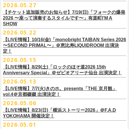
M ： 身丈70cm / 身幅58cm / 肩幅55cm / 袖丈23cm
https://l-tike.com/oc/lt/
haraimodoshi/
p.com/
contact/
チケット発売：7月6日 12時～
2026.05.27
＊自由席の方ご入場後、開演10分前のご案内を予定しています
L ： 身丈74cm / 身幅61cm / 肩幅58cm / 袖丈25cm
(注1)チケットの半券がもぎられているものについては、ご返⾦
対応を致
2027年にオープン50周年を迎える名古屋のライブハウスElectric Lady
プレイガイド：e-plus(イープラス)
発売日：7月2日(木)17:00〜
【チケット追加販売のお知らせ】7/19(日)「フォークの爆発
XL ： 身丈78cm / 身幅64cm / 肩幅61cm / 袖丈27cm
しかねます。
Land（通称E.L.L）でぴあ中部×フラワーカンパニーズの合同企画のトー
https://eplus.jp/sf/detail/
4562600001-P0030001
プレイガイド：イープラス
https://eplus.jp/sf/detail/0039320001-
2026 〜座って演奏するスタイルです〜」有楽町I’M A
※上記サイズはあくまでも目安の寸法です
(注2)チケット代以外の外⼿数料(配送⼿数料は除く)の返⾦
については、
クイベントシリーズ、vol.1の開催が8月31日(月)に決定！
フェスHP:
backonlivefes.com
SHOW
P0030685P021001?P1=1221
「フォークの爆発2026 ミニマル巡業 〜うたとギターとコーラスと〜」
「各種⼿数料券」が必要となります。
払い戻しの際に忘れずお持ちくだ
問：清水音泉 06-6357-3666（平日 15:00~18:00）
福島にて開催決定！
2026.05.22
さい。もし各種⼿
数料券を紛失された場合、外⼿数料のご返⾦
は致しか
日本のロック史を彩るさまざまバンドが出演し、ライブハウスシーン黎
info@shimizuonsen.com
ねますので何卒ご了承下さい。
【LIVE情報】10/16(金)「monobright TAIBAN Series 2026
明期ならではの驚きのエピソードから、まるで都市伝説のようなとんで
◎「フォークの爆発
2026
ミニマル巡業 〜うたとギターとコーラスと〜」
〜SECOND PRIMAL〜」＠恵⽐寿LIQUIDROOM 出演決
(注3) 払い戻しには「チケット」が必要です。払い戻し手続きより先に、
も逸話まで、これまでもさまざまな伝説が語られてきたてE.L.L。
※ミニマル巡業とは『
新たな試みとして歌とアコースティックギター一
定！
チケットの発券手続きの上、
再度Loppiにて払戻しお手続きください。
来年2027年にオープン50周年を控えたE.L.Lについて、フラカン鈴木圭介
本とコーラスと小
物の楽器などで構成するライヴ』です
(注4)夜間・早朝(21時～6時頃)は防犯対策として、
レジ内の現⾦が制限さ
2026.05.15
とグレートマエカワがホスト役となり、さまざまなバンドマン、シンガ
日時：
9/21(
月祝
)
開場
15:30/
開演
16:00
れております。その為、夜間・
早朝とその直前・直後の時間帯はつり銭
ー、関係者をゲストに迎えて語り明かすトークセッションを企画。
【LIVE情報】8/29(土)「ロックのほそ道2026 15th
会場：福島
Player
’
s Cafe
2027年にオープン50周年を迎える名古屋のライブハウスElectric Lady
◎
「SMILEY’S CONNECTION スマイリー原島 BIRTHDAY FESTIVAL
が 不⾜する場合がございますので、払い戻しは夜間・
早朝を避けてお⼿
このトークシリーズでは、E.L.L.にこれまで関わってきたミュージシャ
Anniversary Special」＠ゼビオアリーナ仙台 出演決定！
チケット料金：
4,800
円（税込
/
整理番号付
/
ドリンク代別） ※高校生以下
Land（通称E.L.L）でぴあ中部×フラワーカンパニーズの合同企画のトー
6days ～ ハメチ a-GOGO CARNIVAL!!～」
続きいただきますようお願い申し上げます。
ン、関係者、そして当時はファンだった人々とともに、まもなく50年を
2026.05.13
は当日
¥2,000
キャッシュバック（
当日年齢を証明できるもの（学生証、
クイベントシリーズを開始することが決定！
＜
day
２下北沢
CLUB Que
編＞
迎えるライブハウスの、ツワモノたちの記憶を語っていきます。配信や
10月、11月と自身初となるクラブクアトロ・
ワンマンツアーも決まって
保険証など）
のご提示が必要となります）
【LIVE情報】7/7(火)きのホ。presents「THE 京月観」
9
月
3
日
(
木
)
下北沢
CLUB Que
【ローソンチケットでご購入で、電子チケットをご選択の
インタビューでは語れない、ここだけの話もたくさん披露予定。
いるフラワーカンパニーズ、
2026年を右肩上がりに盛り上げる8箇所9公
一般チケット発売日：
7
月
18
日
(
土
)
vol.4＠京都磔磔 出演決定！
日本のロック史を彩るさまざまバンドが出演し、ライブハウスシーン黎
出演：
POLYSICS
／フラワーカンパニーズ／
SCOOBIE DO
お客様】
演のツアー開催決
定！
問い合わせ：ノースロードミュージック
明期ならではの驚きのエピソードから、まるで都市伝説のようなとんで
2026.05.06
OPEN 18:15
／
START 19:00
この第一回目となるゲストに、中村達也さんをお迎えしてお届けしま
払戻し期間内に購入された申込サイト内「マイページ」
◎「ラッコなエコバッグ」
より払戻し手続
も逸話まで、これまでもさまざまな伝説が語られてきたてE.L.L。
前売￥
5,500-
／当日￥
6,000-
（ドリンク代別）
す！
【LIVE情報】8/23(日)「横浜ストーリー2026」＠F.A.D
きの上、CASH POST(注 1)をご利用いただき、払戻しさせていただきま
価格：￥1,500(税込）
◎「フラカンの年末ベストナイン2026」
来年2027年にオープン50周年を控えたE.L.Lについて、フラカン鈴木圭介
チケット発売日：2026
年
7
月
5
日
(
日
) 12:00
～
YOKOHAMA 開催決定！
どうぞお楽しみに！
す。
カラー：オリーブ
11/21(土) 函館ARARA 開場16:30/開演17:00 問い合わせ：ARARA
とグレートマエカワがホスト役となり、さまざまなバンドマン、シンガ
プレイガイド：
Live Pocket
https://livepocket.jp/e/que20260903
2026.05.01
お客様ご自身でのお手続きが必要となりますため、
素材 ： ポリエステル
下記URLより払戻し手
11/23(月・祝)八戸ROXX 開場15:30/開演16:00 問い合わせ：ノースロ
ー、関係者をゲストに迎えて語り明かすトークセッションを企画。
問：
AILE C.E Works 03-5433-2500
◎ツワモノたちの記憶〜E.L.L50周年プロジェクト・スペシャルトーク〜