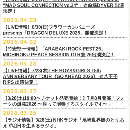
本日よりオフィシャル先行もスタート！どうぞお見逃しなく〜
本日4月23日(木)に結成37周年を迎えたフラワーカンパニーズ、自身初と
OPEN：19:00 / START：19:30
“MAD SOUL CONNECTION vo.24″」＠前橋DYVER 出演
整しております。 決定次第、改めて各バンドの公式サイトおよび公式
なるクラブクアトロ・ワンマンツアーの開催が決定！
決定！
前売：¥5,000 / 当日：¥5,500 ＋1DRINK(¥700)
SNS等にてご案内いたしますので、今しばらくお待ちください。
◎鈴木実貴子ズ自主企画イベント『心臓の騒音』
https://topbeatclub.com/schedule/?month=202607
2026.04.03
・お手持ちのチケット（紙・電子共に）は、詳細が発表されるまでその
日程：12月3日(木)
◎フラワーカンパニーズ 「フラカンのクアトロツアー2026」
まま大切に保管していただきますようお願い申し上げます。振替公演や
【LIVE情報】8/30(日)フラワーカンパニーズ
時間：開場 18:30 開演 19:00
10/10(土)渋谷クラブクアトロ OPEN 16:15 START 17:00 問：ネク
払い戻しの際に必要となります。
presents「DRAGON DELUXE 2026」開催決定！
会場 ：新代田FEVER
ストロード
2026.04.02
料金：4,500円（税込/ドリンク代別/整理番号有）
10/24(土)広島クラブクアトロ OPEN 16:15 START 17:00 問：キャ
改めて万全の体制で、鶴とともにライブをお届けできたらと思いますの
出演：鈴木実貴子ズ / フラワーカンパニーズ
ンディー・プロモーション
【竹安堅一情報】「ARABAKI ROCK FEST.26」
で、ご理解のほど、何卒宜しくお願い致します。
フラワーカンパニーズのベーシスト兼リーダー兼社長、グレートマエカ
一般チケット発売日：8月23(土)
MICHINOKU PEACE SESSION GTR祭’26出演決定！
10/25(日)梅田クラブクアトロ OPEN 15:15 START 16:00 問：清水
ワの57歳の誕生日を記念し、7年ぶりの奄美大島で、誕生日会&前夜祭開
問い合わせ：VINTAGE ROCK std. 03-5787-5350 （平日12:00～17:00）
音泉
2026.03.28
催決定!
https://vintage-rock.com/
11/1(日)名古屋クラブクアトロ OPEN 15:15 START 16:00 問：JAIL
お待たせしました！怒髪天との恒例”ジャンピング乾杯TOUR”、もちろん
【LIVE情報】7/23(木)THE BOYS&GIRLS 15th
HOUSE
今年も開催決定！
ANNIVERSARY TOUR《GO AHEAD 2026》 ＠八王子
◎「フォークの爆発2026 ミニマル巡業 ～うたとギターとコーラスと～
＜全公演共通＞
みんなで足腰鍛えて挑みます〜
【オフィシャルサイト先行】
RIPS 出演決定！
GMBD前夜祭」
チケット料金：前売￥5,700(税込/ドリンク代別途要)
◎「レッツけんこうアンブレラチャーム」（ランダム）
受付期間：04/25(土)20:00～04/30(木)23:
59
2026.03.27
※ミニマル巡業とは『新たな試みとして歌とアコースティックギター一
※高校生以下は当日¥2,000キャッシュバック（当日年齢を証明できるも
価格：￥500(税込)
本日よりHP先行も受付スタート！お見逃しなく！！
▼受付URL
本とコーラスと小物の楽器などで構成するライヴ』です
【3/28(土)10:00〜チケット発売開始！】7月8月開催「フォ
の（学生証、保険証など）のご提示が必要となります）
仕様：チャーム4種（けいくん、まーちゃん、けんちゃん、
こにし）/アル
https://eplus.jp/suzukimikiko-
1203-flowercompanyz/
日時：2026年9月26日(土) 開場17:00 開演18:00
◎「レッツけんこう
タオル
」
ークの爆発2026 〜座って演奏するスタイルです〜」
一般チケット発売日：8月8日(土)
ミ蒸着袋入り(*どれになるかお楽しみスタイル）
☆HP先行：
会場：奄美大島＠ LIVE BOX MA・YASCO
価格：￥1,800 (税込)
2026.03.25
素材 ： 白アクリル , シリコンリング , ステンレス製カニカン
受付期間：4/16(木)12:00〜4/26(日)23:59
出演：フラワーカンパニーズ
カラー：ホワイト
サイズ ： （本体）40×28mm 厚み3mm
受付URL：
https://eplus.jp/jpk-tour26/
【ラジオ情報】3/28(土) NHKラジオ「尾崎世界観のとりあ
サンボマスター夏の東北７か所を廻るツアー「ロックンロール デスティ
オープニングアクトあり：ずぶ濡れブラザーズ
◎「レッツけんこうアンブレラチャーム」（ランダム）
イエローver.
サイズ：82cm × 34cm
えず明日を生きるラジオ」
ネーション in とうほく 「from ふくしま for ふくしま」、7/25(土)石巻、
チケット料金：前売 ¥3,800（税込/全自由席/整理番号付/ドリンク代別途
価格：￥500(税込)
素材：綿100%