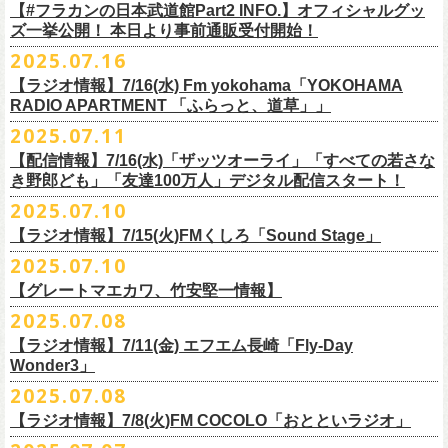
フラワーカンパニーズ
＊
全編視聴をご希望のかたはプレミアム会員にご登録（月額790円）をお
【#フラカンの日本武道館Part2 INFO.】オフィシャルグッ
1月27日(火) 四日市CLUB CHAOS 18:30/19:00
ゲスト：Novel Core
9 友達100万人
8月20日(水)21:00よりプレミア配信されます。
Conton Candy
願い致しま
す。
ズ一挙公開！ 本日より事前通販受付開始！
1月31日(土) 札幌近松 16:30/17:00
https://www.youtube.com/watch?
v=I8Zw-h9Anxg
10 ミント
TOSHI-LOW
＊タイムシフト視聴期間：2025年9月7日まで
2月4日(水) 下北沢シェルター 18:30/19:00
2025.07.16
11 ハイエース
開催を約１ヶ月後に控えたフラカンの日本武道館公演のチケットは
絶賛
ヒグチアイ
本番組はプレミアム会員の方ならタイムシフト視聴期間中に何度で
も、
2月14日(土) 大阪バナナホール 16:30/17:00
■vol.8
12 深夜高速
発売中！
【ラジオ情報】7/16(水) Fm yokohama「YOKOHAMA
MC：加藤真樹子（#FM802）
放送終了後に視聴することができます。 一般会員の方の場合は事前予約
2月15日(日) 岡山ペパーランド 15:30/16:00
ゲスト：四星球
mc
RADIO APARTMENT 「ふらっと、道草」」
合わせてお見逃しなく！
チケット発売スタート！
をする事で期間内にタイムシフト視
聴が可能ですが、リアルタイム視聴
2月21日(土) 別府Copper Raven 16:30/17:00
https://www.youtube.com/watch?
v=kVfyzG-tjOs
13 履歴書
2025.07.11
▼詳細はこちら
の際と同様、
全編の視聴にはプレミアム会員への加入が必要になりま
■7/16(水)22:00
～
23:30 Fm yokohama「YOKOHAMA RADIO
2月22日(日) 福岡CB 15:30/16:00
14 感情七号線
https://funky802.com/site/pickup_detail/7941
【配信情報】7/16(水)「ザッツオーライ」「すべての若さな
す。
APARTMENT
「ふらっと、道草」」
2月24日(火) 豊橋Club KNOT 18:30/19:00
15 星のブルペン
＜番組情報＞
き野郎ども」「友達100万人」デジタル配信スタート！
DJ:NakamuraEmi
2月28日(土) 新潟GOLDEN PIGGS BLACK 16:30/17:00
16 日々のあぶく
『月刊フラカン武道館 Part2』
ーーーーーーーーーーーーーーーーーーーーーーーーーーー
2025.07.10
https://www.fmyokohama.co.jp/
program/yra_furatto_michikusa
3月1日(日) 金沢AZ 15:30/16:00
17 虹の雨あがり
■vol.8
「HESOKURI」に収録「ザッツオーライ」「すべての若さなき野郎ど
◎「横浜ストーリー 〜武道館前の一撃〜」
＊鈴木圭介、グレートマエカワ コメントOA
3月7日(土) HEAVEN’S ROCKさいたま新都心 16:30/17:00
mc
【ラジオ情報】7/15(火)FMくしろ「Sound Stage」
7/23(水)よりSpotifyでフラワーカンパニーズのプレイリスト企画がスター
ゲスト：四星球
も」「友達100万人」が、7/16(水)より各音楽サービスにてデジタル配信
日時：8月24日(日)Open 15:30 / Start 16:00
3月14日(土) 仙台darwin 16:30/17:00
18 行ってきまーす
ト！
8月20日(水)21:00〜配信
スタート！
2025.07.10
会場：神奈川・F.A.D YOKOHAMA
■7月15日(金) 19:00〜 FMくしろ「Sound Stage」
19 ラッコ！ラッコ！ラッコ
本番URL：
同日リリースの新曲「ただいま実演中 / ピュアな匂いがチョイナチョイ
https://www.youtube.com/
watch?v=kVfyzG-tjOs
【グレートマエカワ、竹安堅一情報】
会場チケット：完売
＊鈴木圭介、グレートマエカワ コメントOA！
チケット料金：¥5,200(税込/整理番号付/
ドリンク代別途要)
20 人は人
①特設サイト
https://flowercompanyz.mixlist.app/
にて10曲をセレクトし
ナ」と合わせて、プリアドプリセーブが可能です。
※再放送：7月18日(金)15:00〜
2025.07.08
※全公演、高校生以下は当日¥2,000 キャッシュバック(当日年齢を証明で
21 最後にゃなんとかなるだろう
てプレイリストを作成
＊アーカイブ配信中！
ぜひお楽しみください！
きるもの(学生証、
保険証など)のご提示が必要となります)
富山MAIRO 25周年記念ライブにフラワーカンパニーズの出演が決定！
22 白眼充血絶叫楽団
【ラジオ情報】7/11(金) エフエム長崎「Fly-Day
②
#フラカンプレイリスト
をつけてXでシェア
■vol.0 番組スタート直前スペシャル
一般チケット発売日：
Wonder3」
③この
#フラカン
キャンペーンポストをリポストしてください
ゲスト：スキマスイッチ
◎7/16(水)デジタルリリース
10/25〜12/22公演＞8月30日(土)
◎「FUNKIST & RED JETS & MAIRO 25th Anniversary LIVE」
encore
2025.07.08
https://www.youtube.com/watch?
＊「ただいま実演中 / ピュアな匂いがチョイナチョイナ」
v=BR4CmNuGCLg&t=28
■7月11日(金) 14:00〜18:45 エフエム長崎「Fly-Day Wonder3」
1/17〜3/14公演＞10月18日(土)
日程：2025年10月5日(日) OPEN 16:00 START 16:25
EN1 涙よりはやく走れ
上記①②③を行って、キャンペーンへの応募が完了。
https://SPACESHOWERFUGA.lnk.
to/tadaima_pure
【ラジオ情報】7/8(火)FM COCOLO「おとといラジオ」
＊鈴木圭介、グレートマエカワ コメントOA！
会場：富山MAIRO
EN2 はぐれ者讃歌
抽選で、合計6名様にスペシャルグッズを
プレゼントいたします！
■vol.1
https://www.fmnagasaki.co.jp/program/wonder3/