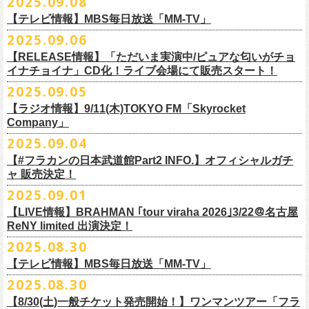
2025.09.08
別途必要
9月20日(土)フラカンの日本武道館公演当日のグッズ販売ついてのお知ら
12月6日(土) 宇都宮HEAVEN’S ROCK VJ-2 16:30/17:00
◆お笑いステージ◆
チケット発売：2025年10月15日(水) 正午～
【テレビ情報】MBS毎日放送「MM-TV」
せです。
12月7日(日) 水戸LIGHT HOUSE 15:30/16:00
ですよ。
チケット受付：チケットぴあ Ｐコード 311-504
2025.09.06
12月13日(土) 盛岡CLUB CHANGE WAVE 16:30/17:00
■
9月8
日(月)27:20〜
MBS毎日放送「MM-TV」
ヨネダ2000
イープラス
https://eplus.jp/minnano-xmas/
☆グッズ販売：12:00〜予定（準備状況により、
少々お待ちいただく場合
本日開催された「フラカンの日本武道館 Part2 〜超・今が旬〜」こちら
12月14日(日) 弘前KEEP THE BEAT 15:30/16:00
【RELEASE情報】「ただいま実演中/ピュアな匂いがチョ
＊グレートマエカワ インタビューOA
================================================
お問合せ：並矢株式会社 052-683-5885 （平日10時から17時）
がございます）
のライブの模様がU-NEXTにて独占ライブ配信されることが決定！
イナチョイナ」CD化！ライブ会場にて販売スタート！
12月21日(日) 京都磔磔 15:30/16:00
◎「ドラデラ2025 爽やかアクキー」
※
リピート放送；
9/11(木)、9/12(金)、9/14(日)
☆ご購入商品を入れる袋のご用意はございませんので、
みなさまの方で
詳細は後日発表致します。
12月22日(月) 京都磔磔 18:30/19:00
2025.09.05
価格：800円(税込)
https://www.mbs.jp/mmtv/
文・天野史彬 写真：新保勇樹
ご準備をお願い致します
昨日開催しました「フラカンの日本武道館 Part2 〜超・今が旬〜」にて
2026年
サイズ：85 × 40ｍｍ
#MMTV_mbs
【ラジオ情報】9/11(木)TOKYO FM「Skyrocket
どうぞお楽しみに！
オフィシャルグッズを購入いただきありがとうございました。
1月17日(土) 長野CLUB JUNK BOX 16:30/17:00
Company」
▼
＊「フラカンの日本武道館 Part2 オフィシャルグッズ」につきまして
一部の商品を事後通販させていただくことが決定しました。
1月18日(日) 千葉LOOK 15:30/16:00
ーーーーーーーーーーーーーー
2025年９月20日、フラワーカンパニーズが10年ぶりとなる日本武道館ワ
2025.09.04
現金に加え、各種キャッシュレス決済もご利用いただけます。
対応ブ
1月24日(土) 高知X-pt. 16:30/17:00
■9月11日(木)17:00〜20:00 TOKYO FM「Skyrocket Company」
ンマン公演「フラカンの日本武道館Part2 〜超・今が旬〜」を開催した。
ランドは下記画像をご確認ください
商品を買い逃した方、追加で買いたいなという方、ぜひご利用くださ
【#フラカンの日本武道館Part2 INFO.】オフィシャルガチ
1月25日(日) 広島SECOND CRUTCH 15:30/16:00
＊鈴木圭介、グレートマエカワ 生出演
☆フラワーカンパニーズ presents 「DRAGON DELUXE 2025〜特別
熟練の凄みと、消えることのないみずみずしさを兼ね備えた演奏。派手
ャ 販売決定！
い。
1月27日(火) 四日市CLUB CHAOS 18:30/19:00
https://www.tfm.co.jp/sky/
編〜」【俺たちのザ・ベストテンPart2】
になり過ぎず、かと言ってストイックにもなり過ぎず。躍動するバンド
◎「チョイナチョイナTシャツ」
2025.09.01
1月31日(土) 札幌近松 16:30/17:00
日時：10月17日(金) Open 18:15 / Start 19:00
と楽曲の世界観を彩り、会場を鮮やかに彩った演出。ダブルアンコール
2025年9月20日(土)開催、フラワーカンパニーズ日本武道館ワンマンライ
価格：￥3,500（税込）
【 受付URL 】
2月4日(水) 下北沢シェルター 18:30/19:00
会場：名古屋DIAMOND HALL
【LIVE情報】BRAHMAN ｢tour viraha 2026｣3/22＠名古屋
までの全26曲、この10年間でリリースされてきた楽曲を中心としたリア
ブ「フラカンの日本武道館 Part2 〜超・今が旬〜」公演当日のオフィシ
ボディカラー：バニラ, グレイッシュパープル
https://capitalradioone.jp/
SHOP/387158/list.html
2月14日(土) 大阪バナナホール 16:30/17:00
ReNY limited 出演決定！
出演：
ルタイム感のあるセットリスト。すべてが「完璧だ！」と感嘆してしま
ャルグッズエリアにオフィシャルガチャが登場！
素材 ： 綿100％
2月15日(日) 岡山ペパーランド 15:30/16:00
フラワーカンパニーズ
2025.08.30
うような、感動というもののさらに向こう側へ突き抜けていくような、
様々なアイテムが全16種類。ぜひお楽しみください！
サイズ：160（バニラのみ） / S / M / L / XL / XXL
【 受付期間 】
2月21日(土) 別府Copper Ravens 16:30/17:00
うつみようこ(vo)
素晴らしく爽快なライブだった。
＜製品サイズ＞
【テレビ情報】MBS毎日放送「MM-TV」
◆コンビニ(番号端末式)・銀行ATM・ネットバンキング決済
2月22日(日) 福岡CB 15:30/16:00
真城めぐみ(vo)
ライブの1曲目を飾ったのは、今年リリースの最新アルバム『正しい哺乳
160 ： 身丈62cm / 身幅46cm / 肩幅40cm / 袖丈18cm
9月22日(月) 17:00 ～ 9月27日(土) 22:59まで
2025.08.30
2月24日(火) 豊橋Club KNOT 18:30/19:00
中森泰弘(g)
■
9月
1日(月)27:20〜
MBS毎日放送「MM-TV」
類』収録の“少年卓球”。開演時間が来て、会場の照明が落ちて真っ暗にな
S ： 身丈65cm / 身幅49cm / 肩幅42cm / 袖丈19cm
◆クレジットカード決済
2月28日(土) 新潟GOLDEN PIGGS BLACK 16:30/17:00
【8/30(土)一般チケット発売開始！】ワンマンツアー「フラ
奥野真哉(key)
＊グレートマエカワ インタビューOA
り、照明が点滅しはじめ、野性的なビートが鳴り響く登場SE“Eeyo”が流
M ： 身丈69cm / 身幅52cm / 肩幅46cm / 袖丈20cm