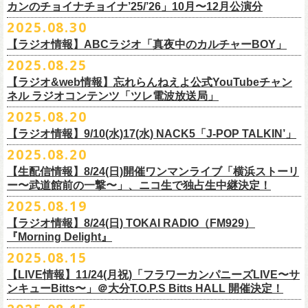
9月22日(月) 17:00 ～ 9月30日(火) 22:59まで
3月1日(日) 金沢AZ 15:30/16:00
カンのチョイナチョイナ’25/’26」10月〜12月公演分
クハラカズユキ(dr)
※
リピート放送；
9/4(木)、9/5(金)、9/7(日)
れ出した瞬間から異様なほどの高揚感が会場を包み込み、そして竹安堅
L ： 身丈73cm / 身幅55cm / 肩幅50cm / 袖丈22cm
3月7日(土) HEAVEN’S ROCKさいたま新都心 16:30/17:00
チケット料金：前売 ¥5,500（税込／整理番号付／ドリンク代別途要）
2025.08.30
https://www.mbs.jp/mmtv/
一の目が醒めるようなギターから“少年卓球”が始まった瞬間に、もうこの
XL ： 身丈77cm / 身幅58cm / 肩幅54cm / 袖丈24cm
【 お届け 】
3月14日(土) 仙台darwin 16:30/17:00
※⾼校⽣以下は当⽇¥2,000 キャッシュバックします
#MMTV_mbs
日のフラカンの勝利は確定した――そんな気持ちになった。『正しい哺
【ラジオ情報】ABCラジオ「真夜中のカルチャーBOY」
XXL：身丈81cm / 身幅63cm / 肩幅57cm / 袖丈25cm
10月下旬発送予定
（当⽇年齢を証明できるもの（学⽣証、保険証など）のご提⽰
が必要と
10年ぶり2回目となる日本武道館公演『フラカンの日本武道館 Part2 〜
乳類』はこの10年をかけてフラカンが研ぎ澄ませてきたバンドサウンド
※上記サイズはあくまでも目安の寸法です
2025.08.25
チケット料金：¥5,200(税込/整理番号付/
ドリンク代別途要)
なります）
■8月30日(土) 、9月6日(土)、9月13日(土)
超・今が旬〜』を9月20日(土)
に開催するフラワーカンパニーズが、
今年1
とメッセージ性が高次元で結晶化した大傑作だが、その中でも、“少年卓
※全公演、高校生以下は当日¥2,000 キャッシュバック(当日年齢を証明で
【ラジオ&web情報】忘れらんねえよ公式YouTubeチャン
※チケットにスタンディングの記載がありますが、
当日は椅子あり自由
深夜2:00〜3:00 ABCラジオ「真夜中のカルチャーBOY」
月より月１配信のYouTube番組『月刊フラカン武道館 Part2』をスター
先行配信しておりました「ただいま実演中/ピュアな匂いがチョイナチョ
球”はポップで疾走感があり、初めてロックで高揚した瞬間をギュッと思
ネル ラジオコンテンツ「ツレ電波放送局」
きるもの(学生証、
保険証など)のご提示が必要となります)
席でのご案内となります。
※グレートマエカワ インタビューOA
ト、番組スタート直前スペシャルのvol.
0としてスキマスイッチ、第１回
イナ」を急遽CD化、ライブ会場にて販売がスタート！
い出させるような楽曲だ。10年ぶりの武道館とライブの1曲目を飾るに相
一般チケット発売日：
2025.08.20
券売状況により、
当日券でのご来場のお客様に後方にてスタンディン
https://abcradio.asahi.co.jp/mayoboy/
目のゲストとしてTHE COLLECTORSの加藤ひさし(vo)と古市コータロー
ぜひお手元に〜
応しい楽曲が最新アルバムに収められているという点で、今のフラカン
■8月25日(月)21:00公開
10/25〜12/22公演＞8月30日(土)
グをお願いする
場合もございます
(
g)、第２回目にHump Back、第３回目はスターダスト☆レビューの根本
の絶好調ぶり、そして、この10年間のフラカンが歩んだ道のりの豊かさ
【ラジオ情報】9/10(水)17(水) NACK5「J-POP TALKIN’」
忘れらんねえよ公式YouTubeチャンネル ラジオコンテンツ「ツレ電波放
1/17〜3/14公演＞10月18日(土)
＊2/21＠大分公演のみ＞10月25日(土)
一般チケット：発売中
要、
第４回目は南海キャンディーズの山里亮太、
第５回目は筋肉少女帯
◎31st single「ただいま実演中/ピュアな匂いがチョイナチョイナ」
を感じずにはいられない。
送局」
2025.08.20
■9月10日(水)、17日(水) 24:00～24:30 NACK5「J-POP TALKIN’」
https://flowercompanyz.com/live/2025/06/18/8686
の大槻ケンヂ、
第６回目はBRAHMANのボーカル・TOSHI-LOW、
第７回
価格：1100円(税込)
他にも美しい情景を想起させる“アメジスト”や“ミント”、下世代へのメッ
第10回ツレ：フラワーカンパニーズ 鈴木圭介/グレートマエカワ
【生配信情報】8/24(日)開催ワンマンライブ「横浜ストーリ
詳細：
https://flowercompanyz.com/live/2025/08/12/8752
＊鈴木圭介、グレートマエカワ ゲスト出演
問い合わせ：JAILHOUSE TEL:052-936-6041
https://www.jailhouse.jp/
目はラッパー・シンガーソングライターのNovel Core、そして８回目に四
収録曲:
セージを歌う“履歴書”、長い旅路を歩き続けるバンドの生き様を伝える“ハ
https://youtu.be/BIya9VH0ZOI
ー〜武道館前の一撃〜」、ニコ生で独占生中継決定！
https://www.nack5.co.jp/program/j-pop_talkin/
星球を招きお届けしてきた今番組（
全回アーカイブ配信中）。
1.ただいま実演中
イエース”（この曲の演奏時には、ステージセットとして、実際に60万キ
2025.08.19
2.ピュアな匂いがチョイナチョイナ
ロ以上を走行したというバンドの先代ハイエースが登場した）、キャッ
番組最終回となる今回は、フラカンメンバー4人による「
武道館直前スペ
価格：1100円(税込)
【ラジオ情報】8/24(日) TOKAI RADIO（FM929）
チーなサウンドとモチーフの中に現代社会や人間への批評眼を忍び込ま
シャル」を9月17日(水)21:
『Morning Delight』
00より生配信決定！
せた“ラッコ！ラッコ！ラッコ！”……この10年で生まれた多彩な楽曲たち
本番を3日後に控えた４人でのお喋り、どうぞお楽しみに！
が響き渡った。“星のブルペン”での、夜空から降り注ぐ星の光のような照
2025.08.15
■8月24日(日) 7:00～10:00 TOKAI RADIO（FM929）『Morning
明演出も忘れがたい。
【LIVE情報】11/24(月祝)「フラワーカンパニーズLIVE〜サ
Delight』
◎「フラカンの日本武道館 Part2 オフィシャルガチャ」
武道館公演チケットは、9/19(金)
まで各プレイガイドにて前売チケット発
もちろん“深夜高速”や“感情七号線”、“馬鹿の最高”“真冬の盆踊り”といっ
ンキューBitts〜」＠大分T.O.P.S Bitts HALL 開催決定！
＊グレートマエカワ インタビューOA
1回：500円(税込)
売中！
た、それ以前発表の名曲たちも会場を盛り上げる。「久々の曲を」とい
https://www.tokairadio.co.jp/program/md/