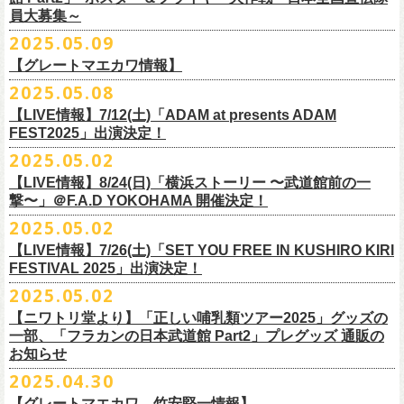
5000
http://fobkikaku.co.jp
チケット料金：
16．すべての若さなき野郎ども
員大募集～
エレキセットとは一味違ったフラカンのアコースティックライブ、どう
<受付期間>
番組の中でアイボリーズのオリジナル曲として、アタック西本が書いた
ウエスト/ヒップ/ワタリ/裾幅/股下
ンパニーズの主催イベント。
出演：怒髪天、フラワーカンパニーズ
【指定席】前売料⾦(税込)：
¥7200
17．ディスイズナゴヤ
ぞお楽しみに！
2025年7月2日(水)18:00 ～ 2025年7月6日（日）22:00 (入金終了23:00)ま
歌詞にフラカンメンバーが作曲、アレンジを担当したことがきっかけ
S ＞ 100 / 111 / 37 / 26 / 68
■vol.4：山里亮太（南海キャンディーズ）
2025.05.09
チケット料金：全自由 前売￥6,900-（ドリンク代別）＊未就学児童入場
【芝⽣⾃由席】前売料⾦(税込)：
¥6900
今年2025年9月20日(土)開催「フラカンの日本武道館 Part2 〜超・今が
18．失格（2013 Mix ver.)
で
で、今回の対バンが実現しました！
M ＞ 105 / 116 / 38 / 26.5 / 70
https://youtube.com/live/_ipE-Na37yY
14回目となる今年はいつもと趣向を変え、9/20(土)開催「
フラカンの日本
【グレートマエカワ情報】
不可(小学生以上のご入場される方全てにチケット必要)
問い合わせ：清⽔⾳泉 06-6357-3666 (平⽇12:00〜17:00) /
旬〜」、今回も日本全国各地からたくさんの方に集まっていただけるよ
19．どっち坊主大会
◎フラワーカンパニーズ アコースティック・ワンマンツアー
※上記受付期間内でも、規定枚数に達し次第、受付は終了させていただ
L ＞ 110 / 121 / 39 / 27 / 72
武道館Part2 〜超・今が旬〜」
のアフターパーティー的イベントとして親
一般チケット発売日：7月19日(土)
info@shimizuonsen.com
うに！全国より”フラカンの日本武道館 日本全国宣伝隊員“を大募集致しま
2025.05.08
「
フォーク
の
爆発
2025～座って演奏するスタイルです～」
きます。
一般チケットは6/8(日)より発売開始！
※商品の特性上、サイズ表記から1～2cm程度の誤差が生じる場合がござ
◾️vol.5
◎押競満寿「オクノマサヒコのDJ Dinners〜2025、初夏〜」
しい仲間たちをゲストに
迎えての特別編を企画。
す！
※こちらの商品は、Sony Music Shop、ライブ会場での販売となります
【LIVE情報】7/12(土)「ADAM at presents ADAM
完売必至の初ツーマン、どうぞお楽しみに！
います。
ゲスト：大槻ケンヂ（筋肉少女帯/特撮/オケミス）
5/20(火) OPEN 18:00 CLOSE 23:00 (L/O 22:30)
昨年9月に荻窪TOP BEAT CLUBで行われ好評を博した、フラカン＆ヨコ
☆Sony Music Shop
FEST2025」出演決定！
・7月5日(土)
■予約有効期間
※写真参照 :鈴木圭介、グレートマエカワ S着用/ 竹安堅一 M着用/ミスタ
https://www.youtube.com/watch?v=1EMet2dx9d4
【DJ】奥野真哉、グレートマエカワ
ロコ合同企画「
俺たちのザ・ベストテン〜グレートマエカワ AGE55 前夜
10年前に続き、今回も宣伝隊員のお仕事としてお願いしたいのは学校や
https://www.sonymusicshop.jp/m/item/itemShw.php?
会場：福島・喜多方 大和川酒造北方風土館
予約日含めず１日間
2025.05.02
◎それゆけ！大宮セブンpresents「はぐれ者たちの宴」フラワーカンパニ
ー小西 L着用
※お店のキャパシティに限りがあるため、混雑状況によっては時間制の
祭〜」の第2弾、1978年〜
1989年まで放送されていた伝説の歌番組【ザ・
お店、そのほか人目につく場所への[ポスター貼り]と[フライヤー置き]の
site=S&ima=2253&utm_source=upcocoming&utm_medium=owned&utm_
時間：Open 15:30 / Start 16:00
※2025年7月6日(日)注文分に限り、2025年7月6日(日) 23:00入金締め切
ーズ×アイボリーズ ツーマンライブ
入れ替えとさせていただきます。何卒、ご了承ください。
ベストテン】
のトリビュートライヴとして、
全曲当時のヒット曲でのカ
【LIVE情報】8/24(日)「横浜ストーリー 〜武道館前の一
ポスター＆フライヤー大作戦！
campaign=DQCL000003946&cd=DQCL000003946&srsltid=AfmBOopGUP
◎「チキパン(CHICKEN PUNKS)ジャージ」
チケット料金：前売 ¥5,500（税込／全自由・整理番号付／ドリンク代別
りとなります。
日時：2025年7月23日(水) 開場：18:15 開演：19:00
【料金】2000円 （1ドリンク付き）
ヴァーライヴをお届けします！
撃〜」＠F.A.D YOKOHAMA 開催決定！
作戦を決行いただきましたら、展開していただいている様子を写真に撮
f67JLrBdn1yt7FcWbN_7xUiKMo2OoT8SAQ2R-InUmvVzJt
途要）
価格：￥6,800(税込）
会場：下北沢シャングリラ
【会場】押競満寿 〒151-0062 東京都渋谷区元代々木町25-5
2025.05.02
ってお送りください。フラカン公式SNSにてアップさせていただきま
一般チケット発売日：5月25日(日)
■電子チケット表示期間
ボディ：ネイビー/ホワイト、ライトグレー/ネイビー
出演：フラワーカンパニーズ
ベストテン世代による、ベストテン世代のための、
そしてベストテン世
す。
【LIVE情報】7/26(土)「SET YOU FREE IN KUSHIRO KIRI
プレイガイド：
2025年7月10日(木)～ イベント当日まで
素材 ： ポリエステル 100％ スムース ※ファスナーはダブルスライダー
アイボリーズ
＝＝＝＝＝＝＝＝＝＝＝＝
代じゃなくてもきっと楽しんでいただける、
懐かしくも新鮮でとびきり
FESTIVAL 2025」出演決定！
イープラス
※イベント当日に「入場画面」から進むことができます
サイズ：S / M / L / XL
Vo. アタック西本（ジェラードン）
◎オーバーオールズ
贅沢なステージショウ！
宣伝隊員のみなさま、そしてご協力いただいたお店、学校を「フラカン
2025.05.02
チケットぴあ
＜製品サイズ＞
Gt. 村上（マヂカルラブリー）
6/25(水)吉祥寺MANDA-LA2
乞うご期待！
の日本武道館Part2 サポーター」に認定、フラカンの日本武道館Part2 ス
ローチケ
＜チケット受付に関してのご注意＞
S ： 身丈60cm / 身幅52cm / 裄丈80cm
Ba. 根建太一（囲碁将棋）
出演・オーバーオールズ
【ニワトリ堂より】「正しい哺乳類ツアー2025」グッズの
テッカー（サポーター限定カラー）を差し上げます！
楽曲の歌詞に着目し、
気鋭のイラストレーターが自らのフィルターを通
問い合わせ：ノースロードミュージック仙台
※ご購入はおひとり様1枚までとさせていただきます。
M ： 身丈64cm / 身幅57cm / 裄丈84cm
一部、「フラカンの日本武道館 Part2」プレグッズ 通販の
Key. SJ（GAG）
[三宅伸治(vo.g)/石塚英彦(vo)/グレートマエカワ(b)/石塚幸作(ds)]
◎フラワーカンパニーズ presents 「DRAGON DELUXE 2025〜特別
して、
その世界観を絵本として再構築するプロジェクト、”歌詞（うた）
お知らせ
※ご購入されたご本人様のみご参加可能になります。分配や譲渡はでき
L ： 身丈68cm / 身幅62cm / 裄丈87cm
Dr. 南條庄助（すゑひろがりず）
GSK /GUEST Vo:石塚くるみ[pèyang(vo.b)ポトフ(g)アルパカ(ds)]
================================================
編〜」【俺たちのザ・ベストテンPart2】
＊フラカンの日本武道館Part2 ステッカー（サポーター限定カラー：ゴー
の本棚”。
・7月6日(日)
ませんので、予めご了承ください。
XL ： 身丈71cm / 身幅68cm / 裄丈90cm
料金：前売5,000円 当日：5,800円（税込/ドリンク代700円別途要）
【時間(全日共通)】
2025.04.30
日時：10月17日(金) Open 18:15 / Start 19:00
ルド
）
いつもニワトリ堂をご利用いただき有難うございます。
その第４弾としてフラワーカンパニーズ「深夜高速」
の絵本化が決定！
会場：東京・江東区文化センターホール
※本受付は先着順となります。規定枚数に達し次第、受付を終了いたし
※上記サイズはあくまでも目安の寸法です
一般発売：6月8日（日）10:00
OPEN 18:30 /START19:30
文・天野史彬
会場：名古屋DIAMOND HALL
【グレートマエカワ、竹安堅一情報】