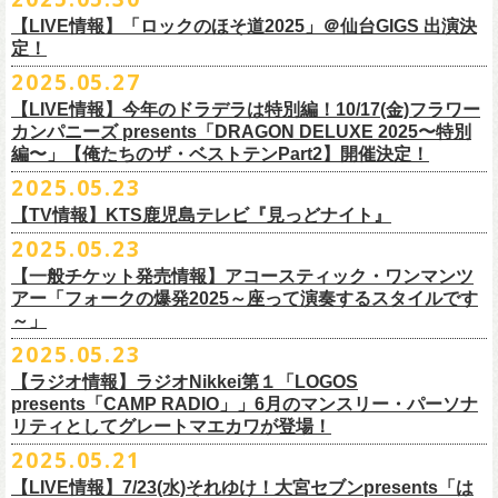
1月17日(土) 長野CLUB JUNK BOX 16:30/17:00
9/20(土)「フラカンの日本武道館 Part2 〜超・今が旬〜」まで１ヶ月を切
ベントにご参加いただけます。
ドリンク代）
超・今が旬〜』を開催するフラワーカンパニーズが、今年1月より月１配
われます。
【LIVE情報】「ロックのほそ道2025」＠仙台GIGS 出演決
1月18日(日) 千葉LOOK 15:30/16:00
ったタイミングでのワンマンライブ！
＜番組情報＞
※入場は整理番号順でのご入場となります
信のYouTube番組『月刊フラカン武道館 Part2』をスタート、6回目のゲ
定！
1月24日(土) 高知X-pt. 16:30/17:00
武道館とともに、お待ちしております
『月刊フラカン武道館 Part2』
※規定枚数に達し次第受付は終了させていただきますので予めご了承く
ストとして、TOSHI-LOW（BRAHMAN）の出演が決定！
◎『フラカンのチャーミングなトークライヴ in 京都 – public recording
2025.05.27
1月25日(日) 広島SECOND CRUTCH 15:30/16:00
■vol.7
ださい。
7/20(日)大阪公演追加チケット▼先着受付[e+]
on a radio program「CHARMING BONGO」-』
1月27日(火) 四日市CLUB CHAOS 18:30/19:00
◎「横浜ストーリー 〜武道館前の一撃〜」
ゲスト：Novel Core
【LIVE情報】今年のドラデラは特別編！10/17(金)フラワー
※ご購入されたご本人様のみご参加可能になります。分配や譲渡はでき
販売期間：7/1(⽕) 19:00 〜 7/19(⼟) 23:59
番組スタート直前スペシャルのvol.0としてスキマスイッチ、第１回目の
日時：2025年9月3日(水) OPEN 18:30 / START 19:00
1月31日(土) 札幌近松 16:30/17:00
日時：8月24日(日)Open 15:30 / Start 16:00
カンパニーズ presents「DRAGON DELUXE 2025〜特別
7月21日(月祝)21:00〜配信
ませんので、予めご了承ください。
https://eplus.jp/kodomoband/
ゲストとしてTHE COLLECTORSの加藤ひさし(vo)と古市コータロー(g)、
会場：京都・
紫
明
会館
2月4日(水) 下北沢シェルター 18:30/19:00
会場：神奈川・F.A.D YOKOHAMA
編〜」【俺たちのザ・ベストテンPart2】開催決定！
本番URL：
https://www.youtube.com/
watch?v=I8Zw-h9Anxg
フラワーカンパニーズが、
結成以来発表してきた楽曲を6人のreviewerた
※未就学児のお子様のご同伴をご希望の場合は、1名のみ同伴可能です。
第２回目にHump Back、第３回目はスターダスト☆レビューの根本要、
出演：フラワーカンパニーズ
2月14日(土) 大阪バナナホール 16:30/17:00
チケット料金：前売 ¥5,200(税込/整理番号付/ドリンク代別途要)
2025.05.23
ちによるレ
ビューとともに紹介する企画「フラカンの音楽目録」がスタ
ただし、座席のご用意はできませんので、同伴される方のお膝の上にお
第４回目は南海キャンディーズの山里亮太、そして第５回目は大槻ケン
入場料：1500円(税込/整理番号付自由席/
ドリンク代別途要)
2月15日(日) 岡山ペパーランド 15:30/16:00
前売￥5,200（税込、ドリンク代別、オールスタンディング）
ート！
座りいただきます。予めご了承ください。
ヂを招きお届けしてきた今番組（全回アーカイブ配信中）、第６回目と
【TV情報】KTS鹿児島テレビ『見っどナイト』
チケット発売日：6月29日(日)17:00〜
2月21日(土) 別府Copper Raven 16:30/17:00
※高校生以下は当日￥2,000キャッシュバック （当日年齢を証明できるも
＊アーカイブ配信中！
自他共に認めるライブマスターとして一年中ライブで全国を回りな
が
お席が必要な場合は、イベント参加券が必要です。
なる今回のゲストは、BRAHMANのボーカル・TOSHI-LOWを招聘。
プレイガイド：Live Pocket
https://t.livepocket.jp/e/flowercompanyz
2025.05.23
2月22日(日) 福岡CB 15:30/16:00
の(学生証、保険証など)のご提示が必要となります）
■vol.0 番組スタート直前スペシャル
■5月24日(土)25:15〜 25:45 KTS鹿児島テレビ『見っどナイト』
ら、コンスタントに楽曲を製作、新作を発表し、
今年1月には20枚目とな
▼詳細は下記ローソンチケットサイトをご確認ください。
9/20(土)開催「フラカンの日本武道館Part2 〜超・今が旬〜」グッズにつ
2月24日(火) 豊橋Club KNOT 18:30/19:00
一般発売日:6月29日(日)
【一般チケット発売情報】アコースティック・ワンマンツ
ゲスト：スキマスイッチ
https://www.kts-tv.co.jp/program/midnight/
るオリジナルアルバム『正しい哺乳類』
をリリース、これまで発表して
きまして、今回9/20までにお届け予定で、通販での事前販売受付（7月中
フラカン2度目の武道館開催を反対だと言い放つTOSHI-LOW、フラカン
アー「フォークの爆発2025～座って演奏するスタイルです
2月28日(土) 新潟GOLDEN PIGGS BLACK 16:30/17:00
プレイガイド：
フラワーカンパニーズがこれまでに発表した配信限定楽曲、数々のアー
https://www.youtube.com/watch?
v=BR4CmNuGCLg&t=28s
＊3/15(土)正しい哺乳類ツアー2025」＠鹿児島 SR HALL公演の模様が２
きた曲は300曲以上になります。
【特典会内容】
旬頃〜開始予定）を準備しております。
メンバーは番組終了までにTOSHI-LOWを納得させられるか?!
～」
3月1日(日) 金沢AZ 15:30/16:00
チケットぴあ
ティストトリビュート盤に参加した楽曲、シングル・カップリングに収
週にわたってオンエア！
その代表として 2004 年に誕⽣した「深夜⾼速」は、本当にたくさんの⽅
■トーク＆サイン参加券（1冊券）：トークショー＋サイン会
6月18日(水)21:00よりプレミア公開される。
3月7日(土) HEAVEN’S ROCKさいたま新都心 16:30/17:00
イープラス
録された楽曲など、現在入手困難となっているオリジナルアルバム未収
2025.05.23
■vol.1
にカバーしていただき、近年では CM にも起⽤されるなど、頼もしいフ
それに先がけた超先行販売として、フラカンのオリジナル・オーバーオ
3月14日(土) 仙台darwin 16:30/17:00
ローチケ
録楽曲をコンパイルした企画アルバム『HESOKURI ～オリジナルアルバ
ゲスト：加藤ひさし、古市コータロー(THE COLLECTORS)
ラカンの顔になってくれていますが、その他にも聴く⼈それぞれにとっ
※出演者との握手や接触はNGとさせて頂きます。
【ラジオ情報】ラジオNikkei第１「LOGOS
ールの販売が決定！
フラカンの日本武道館公演のチケットは絶賛発売中。
ネクストロード 03-5114-7444 (平日14～18時)
ム未収録集〜』を7月9日にリリースすることが決定！
https://www.youtube.com/watch?
v=kTtAgK2Iq4A&t=2345s
presents「CAMP RADIO」」6月のマンスリー・パーソナ
ての⼤切な曲がたくさんあると思います。
※宛名入れはひらがなのみとなります。（日付やメッセージ、イラスト
こちらの商品は受注生産販売となります（公演当日の販売は未定）。
合わせてお見逃しなく！
チケット料金：¥5,200(税込/整理番号付/
ドリンク代別途要)
全19曲75分、フルに収録された、これぞ真のとっておきの企画盤です。
リティとしてグレートマエカワが登場！
何より、メンバーにとっては全ての曲が⼤切な曲で、⼀年中⾏なってい
等は不可）
※全公演、高校生以下は当日¥2,000 キャッシュバック(当日年齢を証明で
どうぞお楽しみに！
■vol.2
るライブでは新旧問わず並列でセットリストに組み込まれ、今も⽣き続
※イベントの撮影・録音・録画（ライブ機能や画面録画含む）は一切禁
2025.05.21
今回3サイズをご用意（※写真 :鈴木圭介、グレートマエカワ S着用/ 竹安
＜番組情報＞
9月28日(日)岩手県盛岡市盛岡城跡公園を中心に開催される「いしがき
ラジオNikkei第１にて毎週木曜日21:30～22:10放
送「LOGOS
きるもの(学生証、
保険証など)のご提示が必要となります)
ゲスト：Hump Back
けています。
止とさせていただきます。
堅一 M着用/ミスター小西 L着用）、
『月刊フラカン武道館 Part2』
9月11日(木)、12日(金)＠仙台GIGSで開催されるスピッツ主催「ロックの
【LIVE情報】7/23(水)それゆけ！大宮セブンpresents「は
MUSIC FESTIVAL2025」にフラワーカンパニーズの出演が決定！
presents「CAMP RADIO」、
一般チケット発売日：
◎商品詳細