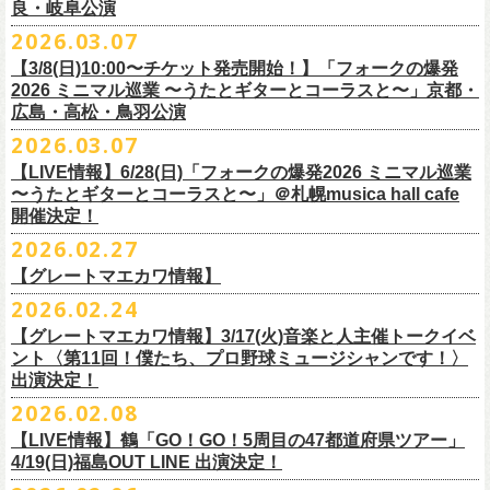
東北地方在住者のみの先着販売となります
[GTR祭’26 SPECIAL BAND]
【当落・入金期間】4/15(水) 13:00 ～ 4/19(日) 21:00
良・岐阜公演
フラカンの出演はいずれか1日となります。
ンパニーズの主催イベント。
うたとギターとコーラスと〜」6/28(日)＠札幌musica hall cafeのチケット
１人１枚のみ購入可能
＊The Birthday (クハラカズユキ, ヒライハルキ, フジイケンジ)
【受付URL】
https://eplus.jp/g-freakfactory/
2026.03.07
THE BOYS&GIRLS 15th ANNIVERSARY TOUR《GO AHEAD 2026》に
も同じく3/28(土)10:00よりスタート！
住所記載の身分証確認持参の上、
それぞれのライブハウス店頭にて販売
＊ Paledusk
————————————————
フラワーカンパニーズの出演が決定！
◎「ニクオン2026」
【3/8(日)10:00〜チケット発売開始！】「フォークの爆発
15回目となる今年は初のアコースティックセットスタイル”
フォークの爆
します
・Kyeboad：高野勲
○枚数制限：お一人様2枚まで
7月23日(木)＠八王子RIPS にて、15周年お祝いさせていただきます！
日時：2026年5月23日(土)、24日(日) 11:00〜19:00 ※フラワーカンパ
2026 ミニマル巡業 〜うたとギターとコーラスと〜」京都・
発編”で開催！
購入は現金のみとなります
[GUEST GUITAR ＆ VOCALS]
○3歳以上のお客様はチケットが必要。「3歳未満のお子様」は保護者と一
ニーズの出演はいずれか1日
広島・高松・鳥羽公演
ゲストにお招きするのは、YO-KING、そしてヒグチアイ！
◎「フォークの爆発2026 〜座って演奏するスタイルです〜」
転売は固く禁止とさせていただきます
・うつみようこ
緒の場合は保護者1名につき1名まで入場無料。（保護者1名、「3歳未満
◎THE BOYS&GIRLS 15th ANNIVERSARY TOUR《GO AHEAD 2026》
会場：錦糸公園（東京都墨田区錦糸4-15-1）
2026.03.07
素敵な弾き語りをしてくださるお二人と共に、
贅沢な1日をお届けしま
7/4(土)岡山・倉敷新渓園敬倹堂 16:30/17:00 問：キャンディープロモ
公演当日も身分証を確認させて頂きます（U-22割も同様）
・菅原卓郎(9mm Parabellum Bullet)
のお子様」2名の場合は入場不可。）
日時：2026年7月23日(木) OPEN 18:30 / START 19:00
出演：フラワーカンパニーズ、勝手にしやがれ、馬場俊英、
松室政哉、
す。
ーション岡山
当日11:30〜整列開始いたします
【LIVE情報】6/28(日)「フォークの爆発2026 ミニマル巡業
・曽我部恵一
○今回のイベントに関しては、電子チケットまたは紙チケットとさせて頂
会場：八王子RIPS
ジャンクフジヤマ、THESE THREE WORDS、Ally CARAVAN、the
7/5(日)兵庫・神戸クラブ月世界 15:30/16:00 問：清水音泉
〜うたとギターとコーラスと〜」＠札幌musica hall cafe
近隣のご迷惑になるためそれ以前のお並びは禁止とさせていただき
ます
・竹安堅一(フラワーカンパニーズ)
きます。
出演：THE BOYS&GIRLS、フラワーカンパニーズ
Tiger、island etc.、BOΦGY 他
◎フラワーカンパニーズ presents 「DRAGON DELUXE 2026 〜フォーク
開催決定！
7/11(土)岐阜・郡上八幡Club Layla 16:30/17:00 問：クラブレイラ
その他詳細：
https://www.gip-web.co.jp/schedule/detail/8491#13568
・TAKUMA(10-FEET)
————————————————
チケット料金：5,000円/10代割：¥4,000 （税込/ドリンク代別)
入場/観覧：無料/オールスタンディング
の爆発編〜」
7/19(日)東京・有楽町I’M A SHOW 15:15/16:00 問：ネクストロード
問い合わせ：
2026.02.27
G.I.P.
https://www.gip-web.co.jp/t/info
・Duran
問い合わせ：
https://info.diskgarage.com/
その他詳細：
https://www.theboysandgirls.net/goahead26
アクセス：JR総武線「錦糸町駅」北口より徒歩3分、
東京メトロ半蔵門線
日時：2026年8月30日(日) 開場16:30 開演17:00
4/30(木)鈴木圭介57歳の誕生日に恵比寿
LIQUIDROOMNにてワンマンライ
8/1(土)福岡・門司BRICK HALL 16:30/17:00 問：ブリックホール
・TOSHI-LOW (OAU/BRAHMAN/the LOW-ATUS)
【グレートマエカワ情報】
「錦糸町駅」4番出口すぐ
会場：愛知＠名古屋 DIAMOND HALL
ブ、本日より一般チケットの発売がスタート！
8/2(日)福岡・門司BRICK HALL 15:30/16:00 問：ブリックホール
＊宮古公演
&KOHKI(OAU/BRAHMAN)
肉ハジケテ、音シタタル。 フードフェスと音楽フェスのコラボイベント
2026.02.24
出演：フラワーカンパニーズ（*アコースティックSET）、
YO-KING、ヒ
チケット料金：5,500円（税込/整理番号付/ドリンク代別）
日時：2026年7月26日(日) 開場 17:30 / 開演 18:00
・布袋寅泰
「ニクオン2026」
今年も開催！
5/4(月祝)5/5(火祝)＠大阪・泉大津フェニックスで開催される
グチアイ
【グレートマエカワ情報】3/17(火)音楽と人主催トークイベ
※7/4＠倉敷はドリンク代なし、7/19＠東京は全席指定
会場：岩手・カウンターアクション宮古
・ホリエアツシ(ストレイテナー)
墨田区を中心とした人気飲食店約20店舗が自慢の肉料理を披露。
ステー
「OTODAMA’26」にフラワーカンパニーズの出演が決定！
6月20日(土)、21日(日)に渋谷のライブハウスで開催される『YATSUI
チケット料金：前売 ¥5,500（税込/椅子席/整理番号付/ドリンク代別途
ント〈第11回！僕たち、プロ野球ミュージシャンです！〉
◎フラワーカンパニーズ・ワンマンライヴ
※高校生以下は当日¥2,000キャッシュバック（
当日年齢を証明できるも
出演：サンボマスター、フラワーカンパニーズ
・松尾レミ(GLIM SPANKY)
ジでは今年も極上のライブをお届け。
フラワーカンパニーズは5月5日(火祝)、10:00開場後の朝イチ！源泉テン
FESTIVAL! 2025』にフラワーカンパニーズの出演が決定！
出演決定！
要）
〜鈴木圭介誕生日「初めまして、57歳」〜
の（学生証、保険証など）
のご提示が必要となります）
チケット料金：
・宮崎朝子（SHISHAMO）
お肉をたっぷり味わいながら、生の音楽に酔いしれる「ニクオン」
。今
トにて”皆勤風呂ントアクト”として皆さんをお迎えします。
フラカンの出演は6月20日(土)になります。
一般チケット発売日：5月23日(土) 10:00
2026.02.08
日時：2026年4月30日(木) 開場18:15／開園19:00
一般チケット発売日：3月28日(土)
前売 ¥5,500(税込/ドリンク代別）
・山田将司＆菅波栄純（THE BACK HORN）
2026年5月に奈良と岐阜で開催、SCOOBIE DOを迎えお届けするフラワ
【公演詳細】
年もお楽しみください！
どうぞお楽しみに♨️
どうぞお楽しみに！
問い合わせ：JAILHOUSE(052)936-6041 /
https://www.jailhouse.jp/live/
会場：恵比寿
LIQUIDROOM
U-22割 ￥4,500(税込/ドリンク代別/身分証持参必須（コピー不可/公演当
【LIVE情報】鶴「GO！GO！5周目の47都道府県ツアー」
ーカンパニーズが不定期で行なっている２マンライブ企画「シリーズ・
公演タイトル：第11回！ 僕たち、プロ野球大好きミュージシャンです！
オフィシャルホームページ：
https://www.
nikuon.com/top
dragondeluxe2026/
チケット料金：前売り¥5,700(税込/整理番号付/ドリンク代別途要) *記念バ
◎「フォークの爆発2026 ミニマル巡業 〜うたとギターとコーラスと〜」
日提示できない場合は一般価格チケットとの差額分をお支払いいただき
4/19(日)福島OUT LINE 出演決定！
「ホフディラン 春のベースまつり」に今年もグレートマエカワの出演が
人間の爆発」の一般チケット発売が3/8(日)10:00よりスタート！
日時・会場：3月17日（火）新宿ロフトプラスワン
お問い合わせ：ニクオン実行委員会 info＠
nikuon.com
◎「OTODAMA’26」
◎『
YATSUI FESTIVAL! 2026
』
ッヂ付
6/28(日) 札幌musica hall cafe 開場15:30/開演16:00 問：浮雲社中
ます)
決定！
ますます充実のライブを展開している両者によるガチンコ対バン、熱す