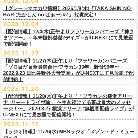
2025.12.04
出演：
竹原
ピストル、フラワーカンパニーズ
・イープラス
https://eplus.jp/sf/
detail/4450820001-P0030001
出演フラワーカンパニーズ/SCOOBIE DO
チケット料金：前売¥5,500(税込/ドリンク代別途要/整理番号付)
会場：東京新代田FEVER
問合せ：HOT STUFF PROMOTION 03-5720-9999(平日12:00〜18:00)
竹原ピストルBand Member：
【グレートマエカワ情報】2026/1/8(木)『TAKA-SHIN-NO-
その他詳細：オフィシャルホームページ
・出雲アポロ店頭
チケット料金：前売り¥5.200(税込/D別/整理番号付)
チケット発売日：2/11(水・祝)
出演：初恋の嵐
G・外園一馬
BAR (たかしん no ばぁー) #7』出演決定！
http://ongaku-heiya.com/
walkinnfes/
一般チケット発売日：2026年3月8日(日)
問い合わせ：TOP BEAT CLUB
【ゲストミュージシャン】
B・佐藤慎之介
2025.12.04
日時：2026年4月12日(日) 15:30 OPEN / 16:00 START
問い合わせ：柳ヶ瀬アンツ
http://www.
ants69.com/information.html
guitar : 木暮晋也（Hicksville）/玉川裕高 key : 高野勲
MR.PAN (THE NEATBEATS) と奥野真哉 (SOUL FLOWER UNION)がホス
Dr・伊藤哲平
オフィシャルSNS
会場：徳島GRINDHOUSE
【ゲストボーカル】
【配信情報】12/4(木)正午よりフラワーカンパニーズ「神さ
トを務める大人気BAR、『TAKA-SHIN-NO-BAR (たかしん no ばぁー)』
Key・斎藤渉
・X：@WalkInnFes
出演：フラワーカンパニーズ、ザ50回転ズ
鈴木圭介（フラワーカンパニーズ）
まツアー」～年末恒例磔磔2デイズ～がU-NEXTにて見放題
が次回は新春1月にオープン！お客様(ゲスト)を迎えてたっぷりと根掘り
2026年2月6日(金)～8日(日)
に横浜大さん橋ホールで開催する日本最大の
チケット料金：スタンディング¥6,600（整理番号付き、税込、
ドリンク
・Instagram：walkinnfes
チケット料金：前売り 5,000円(ドリンク代別途)
で配信開始！
安部コウセイ（HINTO,スパルタローカルズ）
葉掘り、口外無用の大爆笑トークをお届けする名トークイベント！
クラフト
ビールフェス
【スペントグレイン Presents JAPAN BREWERS
別）
※整理番号あり
岩崎慧（セカイイチ）
2025.11.27
(ゲストを迎えての想い出ソング・セッション・コーナーもあり！？)
CUP 2026】にフラワーカンパニーズの出演が決定！
一般発売日：未定
※小学生以上有料、未就学児童入場不可
チケット料金：6500円+D代
こちらのイベントにグレートマエカワが出演致します。
フラカンの出演は2/8(日)のみとなります。
【配信情報】11/27(木)正午より『フラワーカンパニーズ
問合せ：SOGO TOKYO ☏03-3405-9999 (月-土 12:00～13:00 / 16:00～
チケット発売：2026年1月31日(土)午前10時～
チケット発売日：12/20（土） 正午（12時）
「ゾロ目だョ全員集合!〜フラカン33年、野音99年〜」
19:00 ※日曜・祝日を除く)
イープラス
https://eplus.jp/sf/detail/
4450640001-P0030001
チケット受付url：
https://t.livepocket.jp/e/cimv1
2022.9.23 日比谷野外大音楽堂』がU-NEXTにて見放題で配
『TAKA-SHIN-NO-BAR (たかしん no ばぁー) #7』
どうぞお楽しみに！
信開始！
新春初笑い！今年も(は)良い年 2026！
【日程】2026/1/8 (木)
■スペントグレイン Presents JAPAN BREWERS CUP 2026
2025.11.20
年末恒例FM802主催のロック大忘年会「FM802 ROCK FESTIVAL RADIO
【会場】荻窪 TOP BEAT CLUB
開催日時：2026年2月6日（金）～8日（日） ＊フラワーカンパニーズの
CRAZY 2025」の「LIVE HOUSE Antenna -BEYOND ZERO Garage-」に
【配信情報】11/20(木)正午より『「フラカンの横浜アリー
【開場／開演】19:00／19:30
出演は2/8(日)
フラワーカンパニーズとスキマスイッチによるスペシャルバンド＜ザ・
ナ -リモートライヴ編- 〜生き続けてる事は最大のメッセ
【前売】￥4000 (+2D)
開催地：横浜大さん橋ホール（〒231-0002 神奈川県横浜市中区海岸通1-
ライターズ＞が登場！
ージ！〜」 2020.8.27 横浜アリーナ *無観客配信ライブ』が
【当日】￥4500 (+2D)
1-4）
3日目12/28(日)、”年忘れ‼ レディクレSP 第3夜『レディクレ初参！フラ
U-NEXTにて見放題で配信開始！
12/21(日)、22(火)に開催するフラワーカンパニーズ ワンマンツアー「フ
【ホスト】MANABE “MR.PAN” TAKA SHI (THE NEATBEATS)／OKUNO
開催時間及び入場料：
カンとスキマのスペシャルバンド＜ザ・
ライターズ＞ ！』”と題し、スペ
ラカンのチョイナチョイナ’25/’26」の京都公演であり、年末恒例
磔
磔
2デ
2025.11.12
SHIN YA (SOUL FLOWER UNION)
2月6日（金）16:00～22:00, 前売り900円 当日1,200円
シャルなステージをお届けします！
イズの生配信が決定！
【ラジオ情報】11/26(水) MBSラジオ「メゾン・ド・ミュー
【お客様】増子直純 (怒髪天)／グレートマエカワ (フラワーカンパニーズ)
2月7日（土）11:00～21:00, 前売り1,200円 当日1,500円
どうぞお楽しみに〜
ジック」