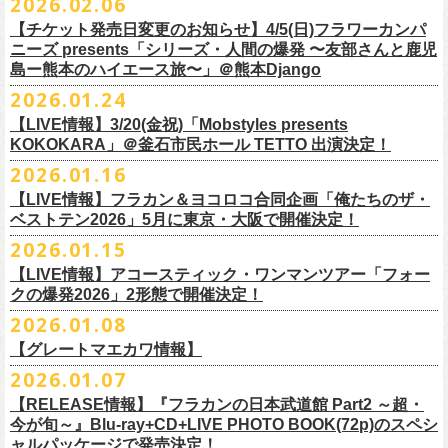
2026.02.06
（http://www.loft-prj.co.jp/PLUSONE/）
日時：5月4日(月祝)、5日(火祝) 開場10:00 / 開演11:00
日程：
2026
年
6
月
20
日（土）、
6
月
21
日（日） ※フラワーカンパニーズ
＊フラワーカンパニーズファンクラブ「ヤングフラワーズ」優先販売を
鶴「GO！GO！5周目の47都道府県ツアー」4/19(日)福島OUT LINE 公演
一般チケット発売日：2026年3月15日(日)10:00
チケット料金：4,800円（税込/整理番号付/ドリンク代別）
※１人１枚※未就学児入場不可/小学生以上チケット必要
ぎるステージになること必至！
開場／開演： 18:15／19:00
＊フラワーカンパニーズの出演は5月5日(火祝)のみ
の出演は6/20(土)のみ
【チケット発売日変更のお知らせ】4/5(日)フラワーカンパ
予定しています。次号会報誌にご案内を同
封します
にフラワーカンパニーズの出演が決定！
プレイガイド：
※高校生以下は当日¥2,000キャッシュバック（
当日年齢を証明できるも
一般チケット発売日：2026年6月6日(土)
◎「ホフディラン 春のベースまつり2026」
どうぞお見逃しなく〜
出演ミュージシャン： ※五十音順
会場：大阪・泉大津フェニックス
開場
ニーズ presents「シリーズ・人間の爆発 〜友部さんと鹿児
/
開演（両日）：
11:30
チケットぴあ
の（学生証、保険証など）
のご提示が必要となります）
＊ライブハウス会場限定店頭先行：4/4(土) 12:00〜19:00
日時：2026年5月20日(水) OPEN 18:30 / START 19:00
イノウエアツシ（ニューロティカ／横浜DeNAベイスターズ）、ウエノコ
島ー熊本のハイエース旅〜」＠熊本Django
その他詳細→
https://shimizuonsen.com/otodama/26/
会場
: Spotify O-EAST / Spotify O-WEST / Spotify O-nest 5F / Spotify O-
◎鶴「GO！GO！5周目の47都道府県ツアー」
イープラス
一般チケット発売日：3月28日(土)10:00
・クラブカウンターアクション宮古店頭
会場：新代田FEVER
ウジ（the HIATUS、Radio
nest 6F / Spotify O-Crest
2026.01.24
日時：2026年4月19日(日) 開場15:30 / 開演16:00
ローソンチケット
〒027-0083 岩手県宮古市大通２丁目６－１１
出演：ホフディラン
◎フラワーカンパニーズpresents『シリーズ・
人間の爆発』
Caroline／広島東洋カープ）、オカモト”MOBY”タクヤ (SCOOBIE DO ／
duo MUSIC EXCHANGE /
clubasia / LOFT9 shibuya / WOMBLIVE /
会場：福島OUT LINE
ネクストロード 03-5114-7444（平日14:00〜18:00）
プレイガイドなど詳細はライブページにてご確認くださ
【LIVE情報】3/20(金祝)「Mobstyles presents
6月から開催するフラワーカンパニーズのアコースティック企画の新たな
*
注意事項
ゲストベーシスト：ウエノコウジ（the HIATUS / Radio Caroline)、グレ
MLB解説者)、グレート
shibuya 7thFLOOR
出演：鶴、フラワーカンパニーズ
KOKOKARA」＠釜石市民ホール TETTO 出演決定！
い
https://flowercompanyz.com/live/
試みとなる歌とアコースティックギター一本とコーラスと小
物の楽器な
東北地方在住者のみの先着販売となります
ートマエカワ (フラワーカンパニーズ
) 、junko（打首獄門同好会）、and
・5月30日(土) 開場 16:30 / 開演 17:00
マエカワ（フラワーカンパニーズ／中日ドラゴンズ）、樋口豊
主催
:
やついいちろう
チケット料金：¥4800(税込/オールスタンディング/ドリンク代別途要)
どで構成するライヴ「フォークの爆発2026 ミニマル巡業 〜うたとギター
2026.01.16
１人１枚のみ購入可能
more,,,
会場：奈良NEVER LAND
（BUCK∞TICK／阪神タイガース）
他出演者、チケットなど詳細：以下よりご確認ください
一般チケット発売日：2月21日(土)
とコーラスと〜」の一般チケット発売が3/8(日)10:00よりスタート！
住所記載の身分証確認持参の上、
それぞれのライブハウス店頭にて販売
来場チケット：前売り：¥5,300+1drink 当日：¥5,800+1drink
出演：フラワーカンパニーズ/SCOOBIE DO
【LIVE情報】フラカン＆ヨコロコ合同企画「俺たちのザ・
司会：金光裕史（音楽と人編集部／阪神タイガース）
◎「モンキーTシャツ」
【YATSUI FESTIVAL! 2026 WEB INFORMATION】
問い合わせ：GIPお問合せフォーム→
https://www.gip-web.co.jp/t/info
します
配信チケット：前売り配信視聴券：¥3,000
ベストテン2026」5月に東京・大阪で開催決定！
チケット料金：前売り¥5.200(税込/D別/整理番号付)
6月から開催するフラワーカンパニーズのアコースティック企画の新たな
料金：前売￥4,000 ※税込／要1オーダー（500円以上）
価格：￥3,700(税込)
オフィシャルサイト：
https://yatsui-fes.com
◎「フォークの爆発2026 ミニマル巡業 〜うたとギターとコーラスと〜」
購入は現金のみとなります
当日・アーカイブ配信視聴券：¥3,500
一般チケット発売日：2026年3月8日(日)
試みとなる歌とアコースティックギター一本とコーラスと小
物の楽器な
チケット発売日：2月28日（土）11時〜
2026.01.15
ボディ：ビッグシルエット
オフィシャルX：
https://x.com/YATSUIFES
＊ミニマル巡業とは『
新たな試みとして歌とアコースティックギター一
転売は固く禁止とさせていただきます
＊お得な来場＆配信チケット：前売り：¥7,000+1drink
プレイガイド：
どで構成するライヴ「フォークの爆発2026 ミニマル巡業 〜うたとギター
※購入枚数制限あり／お一人様2枚まで
カラー：ホワイト、アシッドブルー
オフィシャルFacebook：
https://www.facebook.com/YATSUIFES
【LIVE情報】アコースティック・ワンマンツアー「フォー
本とコーラスと小
物の楽器などで構成するライヴ』です
公演当日も身分証を確認させて頂きます（U-22割も同様）
チケット発売：
イープラス
とコーラスと〜」に札幌公演の追加が決定！
※チケットの整理番号順での入場となります。
素材 ： 綿100％
オフィシャルInstagram ：
https://www.instagram.com/yatsuifes/
クの爆発2026」2形態で開催決定！
6/8(月)京都・紫明会館 18:30/19:00 問：SOLE CAFE
当日11:30〜整列開始いたします
ホフディランオフィシャルFC先行(抽選)：3/19(木)
12:00-3/22(日) 23:59
チケットぴあ
販売URL
サイズ：S / M / L / XL
2026.01.08
6/10(水)広島・東広島 西条公会堂 18:30/19:00 問：キャンディープロモ
近隣のご迷惑になるためそれ以前のお並びは禁止とさせていただき
ます
一般発売その他情報は
ローソンチケット Ｌコード：56253
◎「フォークの爆発2026 ミニマル巡業 〜うたとギターとコーラスと〜」
https://eplus.jp/sf/detail/4487570001-P0030001
＜製品サイズ＞
YATSUI FESTIVAL! 2026お問合せ：Spotify O-EAST：03-5458-4681
ーション広島
その他詳細：
https://www.gip-web.co.jp/schedule/detail/8491#13568
特設サイトにて→
https://hoff.jp/e/
bs26/
【グレートマエカワ情報】
問い合わせ：奈良NEVER LAND
http://nara-neverland.
com/pc/info.html
＊ミニマル巡業とは『
新たな試みとして歌とアコースティックギター一
※販売ページは、2月21日0時以降に表示されます。ご了承ください。
S ： 身丈66cm / 身幅55cm / 肩幅52cm / 袖丈21cm
6/11(木)香川・高松燦庫(sanko) 18:30/19:00 問：燦庫-
問い合わせ：
G.I.P.
https://www.gip-web.co.jp/t/info
本とコーラスと小
2026.01.07
物の楽器などで構成するライヴ』です
M ： 身丈70cm / 身幅58cm / 肩幅55cm / 袖丈23cm
◎STUDIO 841 PRESENTS LIVE 2026-1「前ベン」
SANKO-/TOONICE
・5月31日(日) 開場 15:30 / 開演 16:00
日時：6/28(日) 開場15:30/開演16:00
注意事項
L ： 身丈74cm / 身幅61cm / 肩幅58cm / 袖丈25cm
【RELEASE情報】『フラカンの日本武道館 Part2 ～超・
【公演日】2026/2/7 (土)
6/13(土)三重・鳥羽水族館 18:15/18:45 問：ネクストロード
ーーーーーーーーーーーーーー
4月5日(日) 友部正人さんとの２マンライブ＠熊本Djangoの一般発売日に
会場：岐阜柳ヶ瀬ANTS
会場：札幌musica hall cafe
※営利目的のチケットの転売は固くお断り致します。転売チケットは入
XL ： 身丈78cm / 身幅64cm / 肩幅61cm / 袖丈27cm
今が旬～』Blu-ray+CD+LIVE PHOTO BOOK(72p)のスペシ
【開場/開演】16:30/17:00
チケット料金：4,800円（税込/整理番号付/ドリンク代別）
＊【オフィシャルサイト先行】
つきまして、
出演：フラワーカンパニーズ/SCOOBIE DO
チケット料金：4,800円（税込/整理番号付/ドリンク代別）
場をお断りする場合もあり
ャルパッケージで発売決定！
※上記サイズはあくまでも目安の寸法です