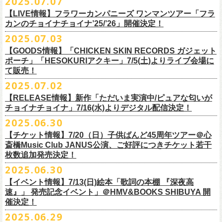
2025.07.07
出演：フラワーカンパニーズ、FUNKIST、RED JETS、THE
EN3 真冬の盆踊り
■7月8日(火)18:00〜19:00 FM COCOLO「おとといラジオ」
ゲスト：加藤ひさし、古市コータロー(THE COLLECTORS)
＊「ザッツオーライ」
SANDMA（O.A）
【LIVE情報】フラワーカンパニーズ ワンマンツアー「フラ
＊鈴木圭介、グレートマエカワ コメントOA！
9/20(土)「フラカンの日本武道館 Part2 〜超・今が旬〜」開催に向け、た
https://www.youtube.com/watch?
https://SPACESHOWERFUGA.lnk.
v=kTtAgK2Iq4A&t=2345s
to/thatsallright
カンのチョイナチョイナ’25/’26」開催決定！
チケット料金：前売:¥5000 ※入場時別途ドリンク代¥600要
encore2
https://x.com/ototoi_radio
くさんの人にフラカンの魅力を届けてくださいね！
2025年9月20日(土)開催、フラワーカンパニーズ日本武道館ワンマンライ
プレイガイド：
https://eplus.jp/sf/detail/4369140001
EN4 NUDE CORE ROCK’N’ROLL
2025.07.03
ブ「フラカンの日本武道館 Part2 〜超・今が旬〜」オフィシャルグッズ
■vol.2
＊「すべての若さなき野郎ども」
スペシャルグッズ内容；
を一挙公開！
ゲスト：Hump Back
https://SPACESHOWERFUGA.lnk.
to/subetenowkasanakiyaroudomo
【GOODS情報】「CHICKEN SKIN RECORDS ガジェット
◎世界でひとつだけのフラカンオリジナルTシャツ（「フラカンの日本武
そして、本日より、事前通販受付をスタートいたします。
https://www.youtube.com/watch?
v=6XTayyWwFP0&t=6s
ポーチ」「HESOKURIアクキー」7/5(土)よりライブ会場に
道館 Part2」ライブ写真をプリント・デザインしたTシャツ）：1名様
て販売！
＊「友達100万人」
◎「フラカンの日本武道館 Part2」グッズ サイン入り（何が届くかはお
一部商品は製造に時間を要するため、7/22(火)より生産開始となります。
■vol.3
https://SPACESHOWERFUGA.lnk.
to/tomodachihyakumannin
2025.07.02
フラワーカンパニーズ 新作グッズが登場！
楽しみ）：5名様
それを踏まえ、【7/21(月祝)23:59まで】にご注文いただいた超早期ご購
ゲスト：根本要（スターダスト☆レビュー）
◎うつみようこ＆YOKOLOCO BAND
【RELEASE情報】新作「ただいま実演中/ピュアな匂いが
入対象の方には、確実にお届け＆超早期ご注文特典ステッカー（裏面に
https://www.youtube.com/watch?
v=OMoBtAjSn-w
日時：12/23(火)Open 18:00 / Start 19:00
チョイナチョイナ」7/16(水)よりデジタル配信決定！
充電器やケーブル、モバイルバッテリーなどまとめて持ち運びできる
※キャンペーン参加にはXアカウントが必要となります。
メンバーからのお礼メッセージ入り）をお付けいたします！
会場：京都磔磔
2025.06.30
「CHICKEN SKIN RECORDS ガジェットポーチ」、
※賞品の選択は出来ません。予めご了承ください。
■vol.4：山里亮太（南海キャンディーズ）
フラワーカンパニーズが20枚目のアルバム『正しい哺乳類』
を今年1月に
チケット料金：前売¥5000 / 当日¥5500
7/9(水)に発売する企画アルバム『HESOKURI ～オリジナルアルバム未収
【チケット情報】7/20（日）子供ばんど45周年ツアー＠⼼
7/22(火)以降のご注文＆公演当日ご購入の方にもなるべくお届けできるよ
https://youtube.com/live/_ipE-
Na37yY
リリースしたばかりの中、早くも新曲2曲を制作！
チケット取り扱い：
録集～』発売を記念した「HESOKURIアクキー」、
斎橋Music Club JANUS公演、ご好評につきチケット若干
★応募方法
う製作したいと思いますが、商品によって、場合によっては完売となる
そのタイトルは「ただいま実演中」と「
ピュアな匂いがチョイナチョイ
・磔磔店頭（販売中）
こちらの2種を
7/5(土)フラワーカンパニーズ アコースティック・ワンマ
枚数追加発売決定！
1.キャンペーン公式ページ
https://flowercompanyz.mixlist.app/
にアクセ
可能性がございます。ご希望の方はどうぞお早めにご注文ください！
■vol.5
ナ」。
・7/12(土)10:00〜7/24(木)23:59 イープラスプレオーダー
ンツアー 「フォークの爆発2025～座って演奏するスタイルです～」＠
喜
2025.06.30
スします。
ゲスト：大槻ケンヂ（筋肉少女帯/特撮/オケミス）
出来立てほやほやの今2曲をダブルAサイドシングルとして7/
16(水)にデジ
・8/9〜 一般発売（イープラス）
多方 大和川酒造北方風土館 より販売致します！
2.キャンペーン公式ページで、Spotifyの特別プレイリストを作成。
https://www.youtube.com/watch?
v=1EMet2dx9d4
タル配信することが決定！
【イベント情報】7/13(日)絵本「歌詞の本棚 『深夜高
イープラス販売URL（プレオーダー・一般共通）
3.作成したプレイリストを
#フラカンプレイリスト
をつけてXでシェア。
◎「フラカンの日本武道館 Part2 〜超・今が旬〜」オフィ
速』」 発売記念イベント」＠HMV&BOOKS SHIBUYA 開
https://eplus.jp/sf/detail/
4361520001-P0030001
4.フラワーカンパニーズ公式Xのキャンペーンポストをリポストして完了
■vol.6
催決定！
どうぞお楽しみに！
シャルグッズ事前通販ページ
◎「チョイナチョイナトートバッグ」
価格：¥2,000(税込)
です。
ゲスト：TOSHI-LOW（BRAHMAN）
2025.06.29
カラー：ストーンブルー、スモーキーピンク
https://capitalradioone.jp/
SHOP/387158/list.html