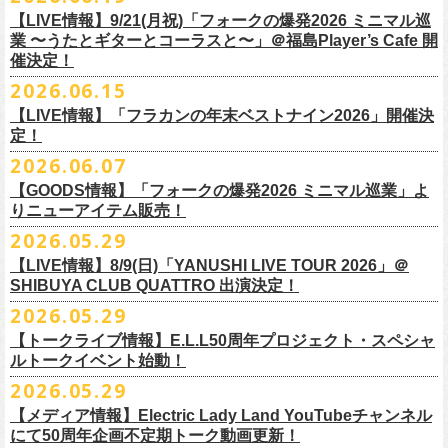
7/4(土)「フォークの爆発2026 〜座って演奏するスタイルです〜」＠倉敷
問い合わせ：HOTSTUFF 050-5211-6077(平日12:00-18:00)
CLUB Queに出演致します。
下記 URL よりどの払戻方法になるのか確認してください。
【LIVE情報】9/21(月祝)「フォークの爆発2026 ミニマル巡
新渓園敬倹堂より、グッズにNEWアイテムが登場！
業 〜うたとギターとコーラスと〜」＠福島Player’s Cafe 開
http://t.pia.jp/guide/refund.
jsp
新たな企画「Handmade Rock」シリーズ第一弾として、初アイテム、エ
催決定！
<お問合せ> チケットぴあ
http://t.pia.jp/help/
index.jsp
プロンを販売いたします！
2026.06.15
お料理の時だけでなく、お掃除やDIY作業の時など、いろんなシチュエー
【イープラスにてご購入のお客様】
ションでご利用いただけるおすすめアイテムです。
【LIVE情報】「フラカンの年末ベストナイン2026」開催決
12/2(水)恵比寿LIQUIDROOMで開催される奥野
真哉さんの祝・還暦イベン
9/22(火祝)富山駅周辺5会場で開催されるサーキットフェス「back on live
払戻方法は、チケットの受取方法や支払方法により異なります。
ぜひチェックしてくださいね！
定！
トにフラワーカンパニーズの出演が決定！
FES 2026 能登半島災害復興支援」にフラワーカンパニーズの出演が決
詳細は下記の払戻方法チャートをご確認ください。
2026.06.07
グレートマエカワ、竹安堅一が参加するうつみようこ＆Yokoloco Bandも
定！
＜公演変更／延期 払戻方法確認チャート＞
【GOODS情報】「フォークの爆発2026 ミニマル巡業」よ
ハウスバンドとして参加いたします。
チケット完売となっておりました7/11(土)開催「
フォークの爆発2026 〜
出演する会場など詳細は後日発表となります。
払戻方法確認チャート
http://eplus.jp/
refund2/
りニューアイテム販売！
みんなで盛大にお祝いしましょう♪
座って演奏するスタイルです〜」岐阜・郡上八幡Club Layla 公演につき
質問に答えながらご自身の状況を確認してください。 適切な払戻方法を
まして、限定枚数となりますが＜立ち見席＞
2026.05.29
の追加販売を行うことが決
どうぞお楽しみに！
ご覧になれます。
6/8(月)からスタートする「フォークの爆発2026 ミニマル巡業 〜うたとギ
◎奥野真哉 還暦イベント “〜オクピンの笑って︕笑って︕︕ 60歳〜「君
定しました。
【LIVE情報】8/9(日)「YANUSHI LIVE TOUR 2026」＠
e+Q＆A ページ：
https://eplus.jp/qa/
チケット完売となっておりました7/5(日)開催「フォークの爆発2026 〜座
ターとコーラスと〜」にて、ラッコシリーズのニューアイテムの販売が
◎「モンキーTシャツ」
はカンレキさ」”
◎「back on live FES」
SHIBUYA CLUB QUATTRO 出演決定！
って演奏するスタイルです〜」兵庫・神戸クラブ月世界 公演につきまし
決定！
価格：￥3,700(税込)
日時：2026年12月2日(水) 開場18:00 / 開演19:00
◎「フォークの爆発2026 〜座って演奏するスタイルです〜」
日程：2026年9月22日(火祝)
て、限定枚数となりますが＜2F立ち見席＞の追加販売を行うことが決定
2026.05.29
【ローソンチケットでご購入で、紙チケットをご選択のお
さらに、完売御礼となった「レッツけんこうアンブレラチャーム」（ラ
ボディ：ビッグシルエット
会場：恵比寿 LIQUIDROOM
7/11(土)岐阜・郡上八幡Club Layla 開場16:30/開演17:00
会場：
しました。
ンダム）がイエローver.で販売再開決定！
客様】
カラー：ホワイト、アシッドブルー、
[NEWカラー！]
サンドベージュ
【トークライブ情報】E.L.L50周年プロジェクト・スペシャ
チケット：
追加チケット＞立ち見席 ￥5,500（税込/ドリンク代別）
・富山MAIRO
ルトークイベント始動！
素材 ： 綿100％
ローソン、
ミニストップ店舗にて直接払い戻しをさせていただきます。
＜オフィシャル抽選先行＞ 7/13(月)12:00～7/20(月・祝)23:59まで
発売日：7月4日(土)10:00〜
・富山県民小劇場ORBIS
◎「フォークの爆発2026 〜座って演奏するスタイルです〜」
サイズ：S / M / L / XL
ローソンで発券された⽅はローソンへ、
2026.05.29
ミニストップで発券された⽅は
https://
l-tike.com/st1/okuno1202-
1/
プレイガイド：イープラス
https://eplus.jp/sf/detail/
0039320001-
・バール・デ・美富味
7/5(日)兵庫・神戸クラブ月世界 開場15:30/開演16:00
＜製品サイズ＞
ミニストップへお⼿持ちの未使⽤
チケットをお持ちの上、ご来店くださ
他詳細はイベント公式サイトへ →
https://
breast.co.jp/okuno60th/
P0030682P021001?P1=
1221
【メディア情報】Electric Lady Land YouTubeチャンネル
・マリエ6F芝生広場
追加チケット＞2F立ち見席 ￥5,500（税込/ドリンク代別）
S ： 身丈66cm / 身幅55cm / 肩幅52cm / 袖丈21cm
い。実際の払戻⼿
順につきましては、下記URLをご確認ください。
ネクストロード 03-5114-7444（平日14～18時）
https://nextroad-
にて50周年企画不定期トーク動画更新！
・富山駅構内自由通路
＊ステージ上からの眺めになります