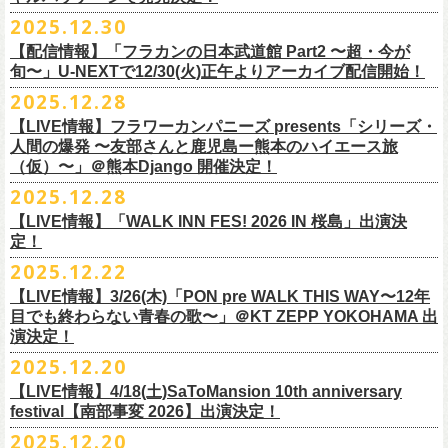
【会場】スタジオ841 埼玉県大里郡寄居町寄居1010
※6/13＠鳥羽はドリンク代なし
受付期間：
4/4(
土
)21:00
～
4/30(
木
)23:
59
◎「オクノマサヒコ Japan Tour2026初夏の陣〜奥野還暦イヤー記念
当初2月7日(土)でご案内しておりましたが、諸事情により、
チケット料金：前売り¥5.200(税込/D別/整理番号付)
※高校生以下は当日¥2,000キャッシュバック（
当日年齢を証明できるも
ますのでご注意ください。
2025.12.30
【出演】湯川トーベン、グレートマエカワ
※高校生以下は当日¥2,000キャッシュバック（
当日年齢を証明できるも
受付
URL
：
‘
https://eplus.jp/
sambomaster/
祭〜」
2月11日(水祝)からの発売に変更となりました。
一般チケット発売日：2026年3月8日(日)
の（学生証、保険証など）
のご提示が必要となります）
※撮影・録音・録画などは禁止とさせていただきます。また開場時のご
【チャージ】￥4,000
【配信情報】「フラカンの日本武道館 Part2 〜超・今が
の（学生証、保険証など）
のご提示が必要となります）
枚数制限
ご予定していただいた皆さまにはご迷惑おかけしますが、何卒宜しくお
プレイガイド：
一般チケット発売日：3月28日(土)
自分の席以外の席取りは
【予約】
旬〜」U-NEXTで12/30(火)正午よりアーカイブ配信開始！
一般チケット発売日：3月8日(日)10:00
・ライブハウス公演：お
1
人様
1
公演につき
1
枚まで
＊5/15(金)大阪ムジカジャポニカ
願い致します。
イープラス
お問い合わせ : 浮雲社中
contact@ml.ukigmo.org
ご遠慮ください。
https://www.facebook.com/p/%E3%82%B9%E3%82%BF%E3%82%B8%
プレイガイドなど詳細はライブページにてご確認ください
当落結果：
2025.12.28
5/2(
土
)13:00
予定
DJ&LIVE オクノマサヒコ
2024年9月に荻窪TOP BEAT CLUBでフラワーカンパニーズ＆うつみよう
問い合わせ：柳ヶ瀬アンツ
http://www.
ants69.com/information.html
※マスクの着用は任意となりますが、過度な発声や他のお客様のご迷惑
E3%82%AA%EF%BC%98%EF%BC%94%EF%BC%91-
https://flowercompanyz.com/live/2026/01/30/8956
入金期限：
5/4(
月
)21:00
(奥野真哉、グレートマエカワ)
◎フラワーカンパニーズ presents 「シリーズ・人間の爆発 〜
友部
さん
と
こ＆YOKOLOCO BAND合同企画として初開催、昨年は毎年恒例のフラワ
となる声量はお控えく
【LIVE情報】フラワーカンパニーズ presents「シリーズ・
61550212223544/
発券開始日：各公演日
10
日前～
ゲストDJ:45CLUB（mic&VITON6969）
鹿児島ー熊本のハイエース旅〜」
ーカンパニーズ主催イベント「DRAGON DELUXE」の特別編として11月
人間の爆発 〜友部さんと鹿児島ー熊本のハイエース旅
ださい。
＊追加された6/28(日)札幌公演は3/28(土)からの発売になります
ーーーーーーーーーーーーーー
18:00〜
日時：2026年4月5日(日) 開場14:30 開演15:00
（仮）〜」＠熊本Django 開催決定！
に名古屋DIAMOND HALで行ったスペシャル企画「俺たちのザ・ベストテ
※飲食を伴うイベントのため、公演当日、体調不良や発熱症状のある方
¥3,000(ドリンク別)
会場：熊本Django
ン」。
は、来場をご遠慮いただ
2025.12.28
◎「まいう〜ロックフェス2026」
6/28(日) 札幌musica hall cafe 開場15:30/開演16:00 問：浮雲社中
整理番号あり
出演：フラワーカンパニーズ、
友部
正人
1978年〜1989年まで放送されていた伝説の歌番組【ザ・ベストテン】の
きますようお願いいたします。
【LIVE情報】「WALK INN FES! 2026 IN 桜島」出演決
【公演日】2026/2/10 (火)
チケット料金：4,800円（税込/整理番号付/ドリンク代別）
U25(25歳以下〜入場ラスト・要証明)¥2,000(D別）
チケット料金：5200円（税込/ドリンク代別/整理番号付）
トリビュート企画として、誰もが口ずさめる当時ヒットした歌謡曲のみ
※ミュージシャンによるトークイベントですが、音楽の話は一切いたし
定！
【開場/開演】18:30/19:00
※高校生以下は当日¥2,000キャッシュバック（
当日年齢を証明できるも
2/28 19時よりこちらのフォームで予約開始！
一般チケット発売日：2026年2月11日(水祝)10:00
で全て構成するカヴァーライヴとなる今企画。同時代に音楽に目覚めた
ませんのでご了承ください。
2025.12.22
【会場】荻窪 TOP BEAT CLUB
の（学生証、保険証など）
のご提示が必要となります）一般チケット一
https://musicaja.info/11920
釜石市民ホール TETTOで開催される「Mobstyles presents
プレイガイド：イープラス
バンドマンたちが数々の昭和歌謡曲へのリスペクトを全身全霊でぶつけ
【出演】オーバーオールズ（石塚英彦、三宅伸治、グレートマエカワ、
般チケット発売日：3月28日(土)10:00
【LIVE情報】3/26(木)「PON pre WALK THIS WAY〜12年
KOKOKARA」にフラワーカンパニーズの出演が決定！
問い合わせ：熊本Django
る、そのスペシャルなステージの噂は各所に拡がり、次回への熱望の声
公演に関するお問い合わせ 新宿ロフトプラスワン 03-3205-6864
石塚幸作）／GSK／どんぐりパワーズ／工膝わたる（THE NUGGETS）
目でも終わらない青春の歌〜」＠KT ZEPP YOKOHAMA 出
フラワーカンパニーズのアコースティック企画「
フォークの爆発2026」
＊5/16(土)広島bar edge
本日よりオフィシャル先行の受付もスタート！
を受け、「俺たちのザ・ベストテン2026」の開催が決定！
主催：音楽と人編集部 https://ongakutohito.com/
【前売】￥5,000 ( +1D)
演決定！
の開催が決定！
DJ&LIVE オクノマサヒコ
東日本大震災から15年、新たなスタートを応援するイベント、ぜひお待
トークイベント〈第11回！ 僕たち、プロ野球大好きミュージシャンで
【発売場所】イープラス／Peatix
2025.12.20
(奥野真哉、グレートマエカワ)
ちしております。
5月、東京・荻窪TOP BEAT CLUB、さらに待望の初の大阪・十三GABU
す！〉の開催決定！
【イープラス URL】https://eplus.jp/sf/detail/4461090001-P0030001
今年は、通常のアコースティック・スタイル「〜
座って演奏するスタイ
ゲストDJ:OKA-T／SAKI／HYNG
と、2公演での開催となる。
【LIVE情報】4/18(土)SaToMansion 10th anniversary
【Peatix URL】https://peatix.com/event/4782289
U-NEXTにて独占ライブ配信された9月20日(土)開催の日本武道館公演『フ
ルです〜」でのライヴに加え、
新たな試みとして歌とアコースティック
18:00〜
◎「Mobstyles presents KOKOKARA」
ベストテン世代による、ベストテン世代のための、そしてベストテン世
festival【南部事変 2026】出演決定！
【発売日】1/13 18:00
ラカンの日本武道館 Part2 〜超・今が旬〜』の模様が、12/30(火)正午よ
ギター一本とコーラスと小
物の楽器などで構成するライヴ「ミニマル巡
¥3,000(ドリンク別)
日時：2026年3月20日(金祝) 開場16:00 / 開演 17:00
代じゃなくてもきっと楽しんでいただける、懐かしくも新鮮でとびきり
2025.12.20
【問】TOP BEAT CLUB 03-6913-5433
り再びU-NEXTにてアーカイブ配信スタート！