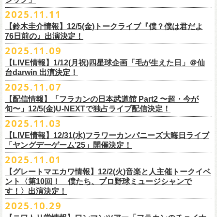
【チケット発売】イープラス
2月8日（日）11:00～19:00, 前売り1,100円 当日1,400円
毎年恒例、ほぼ被りなしの京都磔磔2days、
お得になる2days通し視聴チ
鈴木圭介57歳の誕生日に恵比寿
LIQUIDROOMNにてワンマンライブ開催
2025.11.11
【イープラスURL】
https://eplus.jp/sf/detail/4446640001-P0030001
◎「FM802 ROCK FESTIVAL RADIO CRAZY 2025」
ケットの販売もあり！
■11月26日(水)深夜25:30〜 MBSラジオ「メゾン・ド・ミュージック」
決定！
【チケット発売日】12/6 10:00〜
【鈴木圭介情報】12/5(金)トークライブ『僕？僕は君だよ
チケット：
https://eplus.jp/sf/
detail/4430060001-P0030001
LIVE HOUSE Antenna -BEYOND ZERO Garage-
アーカイブ視聴も両日12/30(火)23:59まで可能です（
チケットのご購入は
＊鈴木圭介、グレートマエカワが11月の４週目パーソナリティを担当
76日前の』出演決定！
＊椅子席となります
12月28日(日)16:35〜 -
同日19:00まで）。
https://www.mbs1179.com/mm/
◎フラワーカンパニーズ・ワンマンライヴ
「フラカンの日本武道館 Part2 〜超・今が旬〜」の映像作品が
出店ビール会社：
年忘れ‼ レディクレSP 第3夜
2025.11.09
〜鈴木圭介誕生日「初めまして、57歳」〜
12/5(金)19:00よりU-NEXTにて配信されることを記念して、過去のライブ
渥美半島醸造
『レディクレ初参！フラカンとスキマのスペシャルバンド＜ザ・
ライタ
視聴チケット発売スタート！
【LIVE情報】1/12(月祝)四星球企画「毛が生えた日」＠仙
日時：2026年4月30日(木) 開場18:15／開園19:00
映像４作品が同じくU-NEXTで配信決定！
ISEKADO
ーズ＞ ！』
どうぞ、お楽しみに！
台darwin 出演決定！
会場：恵比寿
LIQUIDROOM
West Coast Brewing
出演：ザ・ライターズ（フラワーカンパニーズ＋スキマスイッチ）
チケット料金：前売り¥5,700(税込/整理番号付/ドリンク代別途要) *記念バ
2025.11.07
先日配信された「フラカンの横浜アリーナ -リモートライヴ編- 〜生き続
OGA BREWING
イベントオフィシャルサイト：
https://radiocrazy.fm/
◎フラワーカンパニーズ ワンマンツアー「フラカンのチョイナチョイ
ッヂ付
けてる事は最大のメッセージ！〜」 2020.8.27 横浜アリーナ *無観客配信
【配信情報】「フラカンの日本武道館 Part2 〜超・今が
オラホビール
「フラカンの日本武道館 Part2 〜超・今が旬〜」の映像作品が
ナ’25/’26」
JUN SKY WALKER(S) TOUR 2026 “READH TO GO”の対バンシリーズ＜
一般チケット発売日：2026年3月15日(日)10:00
旬〜」12/5(金)U-NEXTで独占ライブ配信決定！
ライブに続く第2弾として、
「フラカンの日本武道館 Part2 〜超・今が旬〜」の映像作品が
Kakegawa Farm Brewing
12/5(金)19:00よりU-NEXTにて配信されることを記念して、
過去のライブ
12月21日(日) 開場15:30/開演16:00 〜竹安56〜 ＊会場チケット完売
狼煙上がる時＞7/12(日)名古屋公演にフラワーカンパニーズの出演が決定
ネクストロード 03-5114-7444（平日14:00〜18:00）
本日11月27日(木)正午より『フラワーカンパニーズ「ゾロ目だョ全員集
12/5(金)19:00よりU-NEXTにて配信されることを記念して、過去のライブ
2025.11.03
KANKIKU BREWERY
映像４作品が同じくU-NEXTで配信決定！
12月22日(月) 開場18:30/開演19:00 フラカンのロックンロール大会 ＊
しました！
合!〜フラカン33年、野音99年〜」2022.9.23 日比谷野外大音楽堂』の配
映像４作品が同じくU-NEXTで配信決定！
京都醸造
会場チケット(5,200円) 残り僅か
【LIVE情報】12/31(水)フラワーカンパニーズ大晦日ライブ
信が開始しました！
CRAFT
BANK
第1弾として、本日11月20日(木)正午より『「フラカンの横浜アリーナ -リ
「ヤングデーゲーム’25」開催決定！
＊生配信詳細
◎JUN SKY WALKER(S) TOUR 2026 ”READH TO GO”＜狼煙上がる時＞
U-NEXT月額会員の方は、追加料金なくお楽しみいただけます。
先日配信された「フラカンの横浜アリーナ -リモートライヴ編- 〜生き続
CRAFT
BEER BASE
モートライヴ編- 〜生き続けてる事は最大のメッセージ！〜」
＜アーカイブ視聴期間：〜2025/12/30(火)23:59まで（※
2日間共通 ）＞
日時：2026年7月12日(日) 開場16:45/開演17:30
2025.11.01
けてる事は最大のメッセージ！〜」 2020.8.27 横浜アリーナ *無観客配信
CRAFTROCK BREWING
2020.8.27 横浜アリーナ *無観客配信ライブ』の配信が開始しました！
視聴チケット料金：
会場：名古屋Ellectric Lady Land
【グレートマエカワ情報】12/2(火)音楽と人主催トークイベ
翌週以降も過去のライブ映像を順次配信予定です。
ライブ、『フラワーカンパニーズ「ゾロ目だョ全員集合!〜フラカン33
GORA BREWERY
U-NEXT月額会員の方は、追加料金なくお楽しみいただけます。
1days視聴券 2,800円(税込)
出演：JUN SKY WALKER(S) 、フラワーカンパニーズ
ント〈第10回！ 僕たち、プロ野球ミュージシャンで
様々な会場でのフラカンのライブをぜひお楽しみください！
年、野音99年〜」2022.9.23 日比谷野外大音楽堂』に続く第3弾、第4弾と
Godspeed Brewery（The Slop Shop）
2days視聴券 5,000円(税込)
チケット料金：6,600円（税込）＋ドリンクオーダー ※未就学児入場不可
す！〉出演決定！
して、
しまなみブルワリー
翌週以降も過去のライブ映像を順次配信予定です。
視聴チケット販売期間：12/08（月）21:00〜12/30(火) 19:00
一般チケット発売日：2026年1月24日(土)
2025.10.29
＊11/27(木)正午配信開始
年末恒例となった京都磔磔での2デイズライブ、2023年に開催されたフラ
Shimoda Brewing Company
様々な会場でのフラカンのライブをぜひお楽しみください！
【公演詳細】
視聴チケット販売URL：
https://eplus.jp/fc-st/
問い合わせ：E.L.L. 052-201-5004
◎『フラワーカンパニーズ「ゾロ目だョ全員集合!〜フラカン33年、野音
ワーカンパニーズ「神さまツアー」～年末恒例磔磔2デイズ～の1日目、2