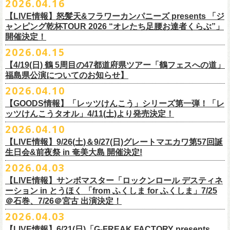
2026.04.16
Electric Lady Landホームページ ＞
https://www.ell.co.jp/
入場券」となります
「レッツけんこう」シリーズ第二弾！ステッカーセットの発売が決定！
日時：2026年10月16日(金) 開場18:00/開演19:00
・6月5日(金) ＠名古屋TOKUZO
※本イベントはトークイベントです。当日はライブパフォーマンスはご
【LIVE情報】怒髪天&フラワーカンパニーズ presents 「ジ
4/18(土)SaToMansion 10th anniversary festival【南部事変 2026】公演よ
会場：恵⽐寿LIQUIDROOM
*ワンマン
ざいません。
ャンピング乾杯TOUR 2026 “オレたち足腰お達者くらぶ”」
◎「ロックのほそ道2026 〜15th Anniversary Special〜」
り販売開始いたします！
出演：モノブライト / フラワーカンパニーズ
18:30open 19:30start
開催決定！
「フォークの爆発2026 ミニマル巡業 〜うたとギターとコーラスと〜」
日時：2026年8月29日(土) 16:00 / 17:00
チケット料金：前売5,500円(税込/ドリンク代別/整理番号付)
京都のアイドルグループ・きのホ。の主催企画「THE 京月観」7/7(火)＠
予約￥5,000 当日￥5,500
編、長野での開催が決定！
2026.04.15
会場：ゼビオアリーナ仙台
一般チケット発売日：7月11日(土)
京都磔磔にフラワーカンパニーズの出演が決定！
https://www.tokuzo.com/2026Jun/20260605
出演：阿部真央 / クリープハイプ / Spitz / フラワーカンパニーズ（五十
2020年開催した「フラカンの横浜アリーナ」から続く＜フラカンの横浜
問い合わせ：ディスクガレージ https://info.diskgarage.com
【4/19(日) 鶴 5周⽬の47都道府県ツアー「鶴フェスへの道」
◎「フォークの爆発2026 ミニマル巡業 〜うたとギターとコーラスと〜」
音順）
ストーリー＞シリーズ、
福島県公演についてのお知らせ】
本日5月13日20:00から、チケットの先行抽選予約の受付もスタート！
◎「着ぐるみラッコのマグカップ」
・6月5日(土) ＠名古屋TOKUZO
※ミニマル巡業とは『
新たな試みとして歌とアコースティックギター一
料金：アリーナスタンディング￥10,000(税込・ブロック指定・入場整理
今年も8月23日(日)F.A.D YOKOHAMAにて開催決定！
＊オフィシャル先行受付＊
どうぞお見逃しなく！！
価格：￥2,000(税込）
2026.04.10
*ゲストあり：EDDIE（the 原爆オナニーズ）森田裕(バレーボールズ)
本とコーラスと小
今週末に出演を予定しておりました
物の楽器などで構成するライヴ』です
番号付)、スタンド指定席：￥10,000(税込)、車椅子席：￥11,000(税込)
期間：2026年5⽉22⽇(⾦) 18:00〜2026年5⽉31⽇(⽇) 23:59
カラー：グリーン , ホワイト
【GOODS情報】「レッツけんこう」シリーズ第一弾！「レ
17:00open 18:00start
日時：7/14(火) 開場18 : 30/開演19 : 00
お問い合わせ：ノースロードミュージック TEL 022-256-1000（営業時
◎「横浜ストーリー2026」
受付URL：
https://l-tike.com/monobright/
◎きのホ。presents「THE 京月観」vol.4
素材 ： ポリプロピレン
ッツけんこうタオル」4/11(土)より発売決定！
予約￥5,000 当日￥5,500
会場：
■2026年4月19日（日） 鶴 5周⽬の47都道府県ツアー「鶴フェスへの道」
長野
BAR THREE
間 平日11:00〜16:00）
日時：8月23日(日)Open 15:30 / Start 16:00
日時：2026年7月7日(火) 18:00 OPEN/18:30 START
サイズ：直径 約82mm × 高さ 約92mm
https://www.tokuzo.com/2026Jun/20260606
2026.04.10
チケット料金：4,800円（税込/整理番号付/ドリンク代別） ※高校生以下
福島県公演
HP:
https://rocknohosomichi.com
会場：神奈川・F.A.D
YOKOHAMA
会場：京都磔磔
容量／約340ml
お待たせしました、「レッツけんこう」シリーズの発売が決定！
は当日¥2,000キャッシュバック（
会場：福島県・OUTLINE 出演：鶴 / フラワーカンパニーズ
当日年齢を証明できるもの（学生証、
Instagram:
https://www.instagram.com/hosomichiofrock/
チケット料金：前売￥5,200（税込/整理番号付/
ドリンク代別）
【LIVE情報】9/26(土)＆9/27(日)グレートマエカワ第57回誕
出演：フラワーカンパニーズ / きのホ。
本体重量／約92g
第一弾として、「レッツけんこうタオル」が完成！
・6月7日(日)「Rainbow Hill 2026」」＠大阪 服部緑地・野外音楽堂
保険証など）
のご提示が必要となります）
X:
https://x.com/hosomichiofrock
生日会&前夜祭 in 奄美大島 開催決定!
※高校生以下は当日￥2,000キャッシュバック （当日年齢を証明できるも
チケット料金：¥4,800 (ドリンク代別途)
耐熱温度：140℃
4/11(土)「フラカンと行くザ50回転ズの故郷巡りツアー！」＠出雲アポロ
*イベント出演
一般チケット発売日：5月23日(土)
につきまして、鶴のオフィシャルサイトでお知らせがありましたとお
の(学生証、保険証など)
のご提示が必要となります）
2026.04.03
＊チケット先行抽選受付： 5/13(水)20:00~ 5/26(M火)23:59
耐冷温度：-40℃
公演より販売開始いたします！
開場/開演11:00 – 終演18:30予定
問い合わせ：長野CLUB JUNK BOX
り、延期となりました。
一般発売日:6月27日(土)
https://w.pia.jp/t/kinopo-
thekyogetsukan/
※ やわらかい乳白色と独特の透け感のあるマグカップです。
【LIVE情報】サンボマスター「ロックンロール デスティネ
一般チケット前売5,000円/ 当日5,500円
ネクストロード 03-5114-7444 (平日14～18時)
ーション in とうほく 「from ふくしま for ふくしま」7/25
https://rainbowhill.jp/
＊鶴オフィシャルサイト：
https://afrock.jp/
ーーーーー
＠石巻、7/26＠宮古 出演決定！
鈴木実貴子ズ自主企画イベント『心臓の騒音』にフラワーカンパニーズ
2026.04.03
・7月2日(木)＠荻窪TOP BEAT CLUB
＜振替公演・チケットの払い戻しについて＞
の出演が決定！
*ワンマン
【LIVE情報】6/21(日)「G-FREAK FACTORY presents
・現在、振替日程、および各公演のチケット払い戻しに関する詳細を調