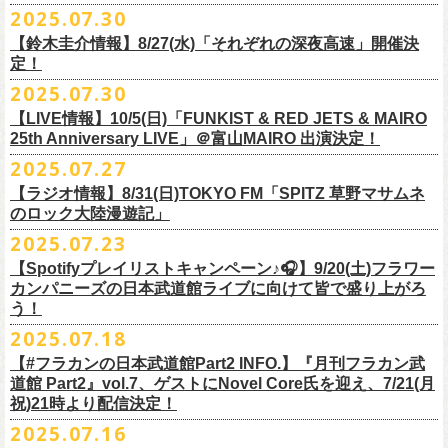
超・今が旬〜』を9月20日(土)
に開催するフラワーカンパニーズが、
今年1
2025.07.30
https://funky802.com/masters/
思うことが、バンドの未来につながる〜」
10月25日(土) 熊本Django 16:30/17:00
■vol.2
年ぶりのフラカンの武道館ライブも、「思い出」という箱にはなかなか
月より月１配信のYouTube番組『月刊フラカン武道館 Part2』をスター
https://media.wakasa.jp/articles/diymusic/1504/
10月26日(日) 長崎ホンダ楽器 15:30/16:00
ゲスト：Hump Back
【鈴木圭介情報】8/27(水)「それぞれの深夜高速」開催決
収まらないだろうし、収めるべきじゃない。これはきっと新しいはじま
ト、8回目のゲストとして、
四星球の出演が決定！
来月9月20日(土)、10年ぶり2度目の日本武道館公演『
フラカンの日本武道
＊「フラカンの日本武道館 Part2 オフィシャルガチャ」につきまして
11月3日(月・祝) 渋谷duo MUSIC EXCHANGE 15:15/16:00
定！
https://www.youtube.com/watch?
v=6XTayyWwFP0&t=6s
り。これからフラワーカンパニーズは、さらに凄いことになるだろう。
館 Part2 〜超・今が旬〜』を開催するフラワーカンパニーズ、
武道館前
・500円玉専用となりますので、
ご利用予定の方は500円玉をご用意くだ
11月8日(土) 徳島club GRINDHOUSE 16:30/17:00
絶対にそうなるだろう。
2025.07.30
番組スタート直前スペシャルのvol.0としてスキマスイッチ、
第１回目の
苦しい夜を乗り越えて来た芸人さんがそれぞれの夜を語り〈深夜高速〉
最後のワンマンライブとして開催する8月24日(日)「
横浜ストーリー 〜武
さい（
他の硬貨は使用不可）
11月9日(日) 米子AZTiC laughs 15:30/16:00
■vol.3
ゲストとしてTHE COLLECTORSの加藤ひさし(vo)と古市コータロー(
g)、
【LIVE情報】10/5(日)「FUNKIST & RED JETS & MAIRO
を熱唱するライブ、今年も開催決定！
道館前の一撃〜」＠F.A.D YOKOHAMA（会場チケット完売）
の模様がニ
・お一人様1回のお並びにつき5回しまでとさせていただきます
11月15日(土) 福井CHOP 16:30/17:00
◎「少しだけピュアなチョイナロンT」
ゲスト：根本要（スターダスト☆レビュー）
◎フラワーカンパニーズ「フラカンの日本武道館 Part2 〜超・今が
第２回目にHump Back、第３回目はスターダスト☆レビューの根本要、
25th Anniversary LIVE」＠富山MAIRO 出演決定！
コニコ生放送にて独占生中継されることが決定！
11月16日(日) 神戸VARIT. 15:30/16:00
https://www.youtube.com/watch?
v=OMoBtAjSn-w
価格：¥4,000（税込）
旬〜」
第４回目は南海キャンディーズの山里亮太、
第５回目は筋肉少女帯の大
2025.07.27
◎「それぞれの深夜高速」
11月29日(土) 名古屋E.L.L 16:30/17:00
ボディカラー：ホワイト
2025年9月20日(土)＠日本武道館 OPEN 15:30 START 16:30
槻ケンヂ、
第６回目はBRAHMANのボーカル・TOSHI-LOW、
そして第７
【日時】2025年8月27日（水）18:40開場 19:00開演
ライブの一部はどなたでも無料で視聴が可能、
ニコニコプレミアム会員
【ラジオ情報】8/31(日)TOKYO FM「SPITZ 草野マサムネ
11月30日(日) 静岡サナッシュ 15:30/16:00
■vol.4：山里亮太（南海キャンディーズ）
素材 ： 綿100％
回目はラッパー・シンガーソングライターのNovel Coreを招きお届けして
今年12月末をもって営業終了となる大分のライブハウスT.O.P.S
【会場】下北沢・小劇場B1
に登録するとライブ全編、
見逃し配信が視聴可能となります。
のロック大陸漫遊記」
12月6日(土) 宇都宮HEAVEN’S ROCK VJ-2 16:30/17:00
https://youtube.com/live/_ipE-
Na37yY
サイズ：S / M / L / XL /XXL
＜SET LIST＞
きた今番組（全回アーカイブ配信中）。
BittsHALLにて、フラワーカンパニーズのワンマンライブが決定！
【出演者】MC：東京03角田 特別審査員：フラワーカンパニーズ鈴木
12月7日(日) 水戸LIGHT HOUSE 15:30/16:00
2025.07.23
＜製品サイズ＞
SE Eeyo
第８回目となる今回のゲストは、”日本一泣けるコミックバンド”
、四星球
■8月31日(日)21:00〜21:55 TOKYO FM「SPITZ 草野マサムネのロック大
ゲスト：4名
武道館公演を１ヶ月後に控えたフラカンの盛り上がり必至の貴重な
ライ
12月13日(土) 盛岡CLUB CHANGE WAVE 16:30/17:00
■vol.5
S ： 身丈65cm / 身幅49cm / 肩幅42cm / 袖丈 60cm
1 少年卓球
【Spotifyプレイリストキャンペーン♪🎧】9/20(土)フラワー
を招聘！
陸漫遊記」
9/2(火)大阪GORILLA HALL OSAKAで開催される｢802 Jungle Attack Vol.6
◎「フラワーカンパニーズLIVE〜サンキューBitts〜」
【料金】￥3,500-（税込・整理番号付き自由席）
ブ、どうぞお見逃しなく！
12月14日(日) 弘前KEEP THE BEAT 15:30/16:00
ゲスト：大槻ケンヂ（筋肉少女帯/特撮/オケミス）
M ： 身丈69cm / 身幅52cm / 肩幅45cm / 袖丈62cm
2 ピースフル
カンパニーズの日本武道館ライブに向けて皆で盛り上がろ
＊鈴木圭介、グレートマエカワ ゲスト出演決定！
-フラカン武道館壮行会-｣にフラワーカンパニーズの出演が決定！
日時：2025年11月24日(月祝) OPEN15:30/START16:00
【発売日】Livepocket
12月21日(日) 京都磔磔 15:30/16:00
https://www.youtube.com/watch?
v=1EMet2dx9d4
う！
L ： 身丈73cm / 身幅55cm / 肩幅48cm / 袖丈63cm
3 ただいま実演中
20年以上にわたる付き合いで、
先輩後輩の枠を超えた関係性の2組。四星
壮行会、ありがとうございます！嬉涙
会場：大分T.O.P.S BittsHALL
・7月30日（水）21:00 先行抽選受付開始（～8月12日（火）11:00
＊配信詳細
12月22日(月) 京都磔磔 18:30/19:00
XL ： 身丈77cm / 身幅58cm / 肩幅52cm / 袖丈64cm
4 ライトを消して走れ
2025.07.18
球にことあるごとに”
危機”を救ってもらってきたフラカン、
さらに現在展
※全国38局ネット＞
各放送局のオンエア日時は番組公式サイトでご確認
チケット料金：前売¥5,200(税込/整理番号付/ドリンク代別)
迄）・8月16日（土）11:00 一般発売開始
◎フラワーカンパニーズ「横浜ストーリー〜武道館前の一撃〜」＠
F.A.D
2026年
■vol.6
XXL：身丈81cm / 身幅63cm / 肩幅56cm / 袖丈65cm
5 アメジスト
開中のフラカンの楽曲全曲レビュー企画「
フラカンの音楽目録」でボー
ください
◎｢802 Jungle Attack Vol.6 -フラカン武道館壮行会-｣
チケット発売日：9月27日(土)
【#フラカンの日本武道館Part2 INFO.】『月刊フラカン武
【お問い合わせ】
YOKOHAMA
1月17日(土) 長野CLUB JUNK BOX 16:30/17:00
ゲスト：TOSHI-LOW（BRAHMAN）
※上記サイズはあくまでも目安の寸法です
6 夜空の太陽
カル・
北島康雄をプロのライター陣に交じってreviewerに抜擢す
るなど、
https://www.tfm.co.jp/manyuki/
日時：9月2日(火)18:15 OPEN / 18:45 START
道館 Part2』vol.7、ゲストにNovel Core氏を迎え、7/21(月
プレイガイド：
SLUSH-PILE. 03-6451-0554
配信日時：8月24日（日）16:00 START（10分前より準備開始）
1月18日(日) 千葉LOOK 15:30/16:00
https://youtu.be/Z9wrtIqELqE
mc
四星球に対しての信頼度が絶大なフラカンメンバー。
とにかくお互いへ
祝)21時より配信決定！
会場：大阪 GORILLA HALL OSAKA
https://eplus.jp/sf/detail/
4383810001-P0030001
視聴URL：
https://live.nicovideo.
jp/watch/lv348512764
1月24日(土) 高知X-pt. 16:30/17:00
7 馬鹿の最高
の思いが溢れる1時間！
出演：
2025.07.16
＊本ライブの一部はプレミアム会員限定視聴となります。
1月25日(日) 広島SECOND CRUTCH 15:30/16:00
■vol.7
8 最高の夏