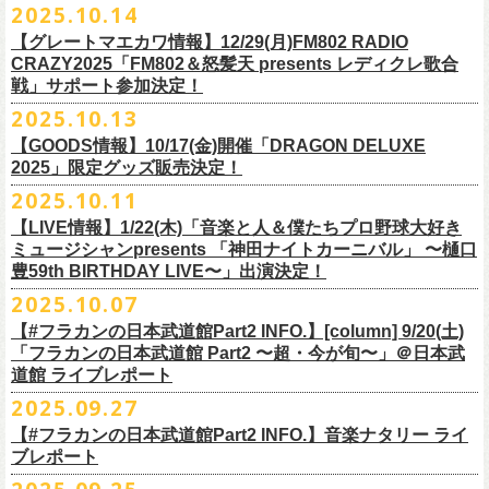
2025.10.14
てきた日」】
＊12/4(木)配信開始予定
Riip Beer他（Ever Green Imports）
＊12/4(木)配信開始予定
注意事項
＊U-NEXT独占ライブ配信詳細
人生を変えた1枚のレコードについて訊く「ロックンロールが降ってきた
◎ フラワーカンパニーズ「神さまツアー」～年末恒例磔磔2デイズ～ 1
＊11/20(木)より配信中
【グレートマエカワ情報】12/29(月)FM802 RADIO
Y.MARKET BREWING
◎ フラワーカンパニーズ「神さまツアー」～年末恒例磔磔2デイズ～ 1
※営利目的のチケットの転売は固くお断り致します。転売チケットは入
◎フラワーカンパニーズ「フラカンの日本武道館 Part2 〜超・今が
日」に、先ごろ、二度目の日本武道館公演を成功させたフラワーカンパ
日目 2023.12.13 京都磔磔
◎「フラカンの横浜アリーナ -リモートライヴ編- 〜生き続けてる事は最
CRAZY2025「FM802＆怒髪天 presents レディクレ歌合
US BREWERY（近日発表！）
日目 2023.12.13 京都磔磔
場をお断りする場合もあ
旬〜」
ニーズのグレートマエカワが登場。自身の音楽人生とフラワーカンパニ
◎ フラワーカンパニーズ「神さまツアー」～年末恒例磔磔2デイズ～ 2
戦」サポート参加決定！
大のメッセージ！〜」
US BREWERY（近日発表！）
◎ フラワーカンパニーズ「神さまツアー」～年末恒例磔磔2デイズ～ 2
りますのでご注意ください。
年末恒例となっている大晦日ライブ「ヤングナイター」改め、「ヤング
配信日：2025年12月5日(金)19:00〜 ※見逃し配信あり
ーズの現在地を語る。
日目 2023.12.14 京都磔磔
＊11/27(木)より配信中
2025.10.13
US BREWERY（近日発表！）
日目 2023.12.14 京都磔磔
※撮影・録音・録画などは禁止とさせていただきます。また開場時のご
デーゲーム’25」の開催が決定！
視聴料：U-NEXT月額会員視聴無料配信URL：
https:
https://donutroll.tokyo/wd/20251110_donut20/
◎『フラワーカンパニーズ「ゾロ目だョ全員集合!〜フラカン33年、野音
自分の席以外の席取りは
【GOODS情報】10/17(金)開催「DRAGON DELUXE
//t.unext.jp/r/flowercompanyz
99年〜」2022.9.23 日比谷野外大音楽堂』
出演アーティスト：
ご遠慮ください。
2025」限定グッズ販売決定！
12月31日(水)＠新代田LIVE HOUSE FEVERにて、今年は14:00からライ
アホマイルド坂本（MC）
※飲食を伴うイベントのため、公演当日、体調不良や発熱症状のある方
ブスタート！
2025.10.11
＊U-NEXT過去ライブ作品配信詳細
10月17日(金)＠名古屋DIAMOND HALLにて開催するフラワーカンパニー
は、来場をご遠慮いただ
年越しのライブ配信はございません。
※配信開始日は変更になる場合があります
【LIVE情報】1/22(木)「音楽と人＆僕たちプロ野球大好き
＊＊＊＊＊＊
ズ presents 「DRAGON DELUXE 2025〜特別編〜」【俺たちのザ・ベス
2月6日（金）
きますようお願いいたします。
チケットの発売日は11月15日(土)。
10月25日(土)よりスタートしたフラワーカンパニーズ ワンマンツアー
ミュージシャンpresents 「神田ナイトカーニバル」 〜樋口
ーーー12/5(金)19:00〜U-NEXTにて独占ライブ配信開始！ーーー
トテンPart2】
◆音楽◆
※ミュージシャンによるトークイベントですが、音楽の話は一切いたし
「フラカンのチョイナチョイナ’25/’26」 ポスターをニワトリ堂にて限定
豊59th BIRTHDAY LIVE〜」出演決定！
①11/20(木)配信開始予定
◎フラワーカンパニーズ「フラカンの日本武道館 Part2 〜超・今が
の限定グッズとして、アクリルキーホルダーの販売が決定！
bird
ませんのでご了承くださ
今年も充実のライブ・
ツアー活動を行なってきたフラカンの2025年のラ
販売致します。
◎「フラカンの横浜アリーナ -リモートライヴ編- 〜生き続けてる事は最
2025.10.07
旬〜」
当日会場にて販売いたします。
THE LOCAL PINTS
い。
『音楽と人』で好評連載中のBUCK∞TICKのベーシスト・樋口豊のコラム
イブ納めとな
る今公演、どうぞお楽しみください！
10月30日(木)9:00〜販売開始となります。
大のメッセージ！〜」 2020.8.27 横浜アリーナ *無観客配信ライブ
配信日：2025年12月5日(金)19:00〜 ※見逃し配信あり
【#フラカンの日本武道館Part2 INFO.】[column] 9/20(土)
「タイガース、今年も優勝だ!!」から派生したトークイベント〈僕たち、
＊数に限りがございます。
視聴料：U-NEXT月額会員視聴無料
「フラカンの日本武道館 Part2 〜超・今が旬〜」＠日本武
◆お笑いステージ◆
公演に関するお問い合わせ LOFT9 Shibuya
プロ野球大好きミュージシャンです！〉presentsによるライヴの開催が決
◎フラワーカンパニーズ大晦日ライブ「ヤングデーゲーム’25」
②11/27(木)配信開始予定
配信URL：
https:
//t.unext.jp/r/flowercompanyz
道館 ライブレポート
レギュラー
https://www.loft-prj.co.jp/schedule/loft9/contact
定！
日時：12月31日（水）OPEN 13:30/ START 14:00
◎ワンマンツアー「フラカンのチョイナチョイナ’25/’26」 ポスター
◎「ゾロ目だョ全員集合!〜フラカン33年、野音99年〜」
2022.9.23 日比
＊＊＊＊＊＊
長州小力
2025.09.27
主催：音楽と人編集部
https://ongakutohito.com/
樋口豊さん59歳の誕生日2日前の開催となる今企画、
会場：新代田LIVE HOUSE FEVER
価格：900円(税込) *送料別
谷野外大音楽堂
まーな
出演は、トークイベントでお馴染みの〈プロ野球大好きミュージシャ
一般チケット発売日：前売 ￥5,500（税込／D代別）※お土産ステッカー
【#フラカンの日本武道館Part2 INFO.】音楽ナタリー ライ
＊サイズ：B2（515mm×728mm）
年末恒例FM802主催のロック大忘年会「FM802 ROCK FESTIVAL RADIO
ン〉たちを中心としたスペシャルバンド（グレートマエカワが参加）、
ブレポート
付き
＊販売期間：2025年10月30日(木)9:00 〜 ※在庫が無くなり次第終了
③12/4(木)配信開始予定
10月25日＠熊本Djangoを皮切りに30箇所31公演を回る全国ワンマンツア
CRAZY 2025」最終日12/29(月)、怒髪天がハウスバンドとなり、一夜限り
2月7日（土）
POLYSICS、そしてフラワーカンパニーズ。
※保護者同伴に限り高校生以下入場可能、当日￥2,
000キャッシュバック
＊2025年11月上旬〜発送予定