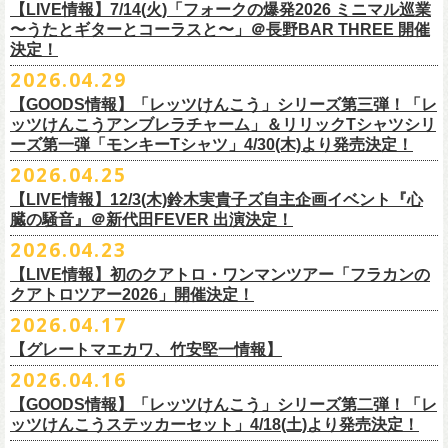
順をご確認の上、
サイズ：本体／約W310mm ×H340mm（持ち手含む500mm）
払戻し期限内にお手続きをお願いいたします。
ードミュージック
【LIVE情報】7/14(火)「フォークの爆発2026 ミニマル巡業
このトークシリーズでは、E.L.L.にこれまで関わってきたミュージシャ
vol.1
https://l-tike.com/guide/a_
持ち手／約W50mm × H160mm
cashpost.html
〜うたとギターとコーラスと〜」＠長野BAR THREE 開催
11/28(土) 宮崎LAZARUS 開場16:30/開演17:00 問い合わせ：LAZARUS
ン、関係者、そして当時はファンだった人々とともに、まもなく50年を
家主のツアー「YANUSHI LIVE TOUR 2026」にフラワーカンパニーズの
開催日時：2026年8月31日（月）開場19:00 開演19:30
決定！
※電子チケットの仕様上、
折りたたみマチ／約160mm
購入チケットを一部のみ払戻しすることはで
11/29(日) 鹿児島SR HALL 開場15:30/開演16:00 問い合わせ：SR HALL
迎えるライブハウスの、ツワモノたちの記憶を語っていきます。配信や
出演が決定！
◎「Handmade Rockエプロン」価格：￥5,500(税込）
会場：ell.SIZE （名古屋市中区大須2-10-43）
きません。
容量：約12L
12/5(土) 足利ライブハウス大使館 開場16:30/開演17:00 問い合わせ：
2026.04.29
インタビューでは語れない、ここだけの話もたくさん披露予定。
8/9(日)東京・SHIBUYA CLUB QUATTRO に出演させていただきます。
カラー：ダークインディゴ, キャメル
出演：鈴木圭介、グレートマエカワ、平野茂平 （Electric Lady Land会
（注 1）
※ ハンドル部分のゴムで止めて小さく携帯できます
金融庁管轄の資金移動者である株式会社ＤＧフィナンシャルテク
ネクストロード
【GOODS情報】「レッツけんこう」シリーズ第三弾！「レ
チケット完売となっておりました7/19(日)開催「フォークの爆発2026 〜
素材 ：
長） ゲスト：中村達也
ノ
ロジー(資金移動業者登録 番号：関東財務局長第 00094 号)の
12/6(日) 松本ALECX 開場15:30/開演16:000 問い合わせ：FOB新潟
7/10(金)開催のvol.0ではElectric Lady Land創始者であり現会長の平野茂
ッツけんこうアンブレラチャーム」＆リリックTシャツシリ
◎「YANUSHI LIVE TOUR 2026」 -東京公演-
座って演奏するスタイルです〜」東京・有楽町I’M A SHOW 公演につきま
（ダークインディゴ）綿 90％ , レーヨン 10％ デニム
チケット料金：全席指定¥3,500（税込） *未就学児童入場不可
「CASHPOST」が提供しているサービスです。
ーーーーー
12/11(金) 京都磔磔 〜年末恒例磔磔2デイズ〜 開場18:30/開演19:00
ーズ第一弾「モンキーTシャツ」4/30(木)より発売決定！
平氏をゲストに迎え、フラワーカンパニーズ メンバー4人とともにお届け
日時：2026/8/9(日) OPEN 17:00 / START 18:00
して、若干枚数＜立ち見指定＞での追加販売を行うことが決定しまし
（キャメル）綿 100％ キャンバス
チケット発売日：7月11日(土)10:00
購入されたマイページより払戻しさせていただきます。
問い合わせ：清水音泉
します。
2026.04.25
会場：SHIBUYA CLUB QUATTRO
8月29日(土)、30日(日)＠ゼビオアリーナ仙台 で開催されるスピッツ主催
た。
サイズ：フリー（着丈 92cm , 横幅 70cm , ショルダーテープ長 160cm）
プレイガイド：チケットぴあ
https://t.pia.jp/
PKコード：332-844
「レッツけんこう」シリーズ第三弾！アンブレラチャームの発売が決
マイページ：
https://l-tike.com/
mypage/
12/12(土) 京都磔磔 〜年末恒例磔磔2デイズ〜 開場16:30/開演17:00
今後のゲスト発表と合わせて、どうぞお楽しみに！
出演：家主 GUEST：フラワーカンパニーズ
「ロックのほそ道2026 〜15th Anniversary Special〜」にフラワーカンパ
※ フロントポケットにペン差し付き
お問い合わせ：ell.SIZE 052-211-3997
【LIVE情報】12/3(木)鈴木実貴子ズ自主企画イベント『心
定！
※本手続き中の操作、ご登録内容はしっかりとご確認のうえ、
お手続き
問い合わせ：清水音泉
チケット前売料金：一般 4,500円 / 学生 3,500円(共にドリンク代別)
ニーズの出演が決定！
◎「フォークの爆発2026 〜座って演奏するスタイルです〜」
臓の騒音』＠新代田FEVER 出演決定！
Electric Lady Landホームページ ＞
https://www.ell.co.jp/
アルミ蒸着袋入り、ランダムでご購入いただく”どれになるかお楽しみス
ください。
12/19(土) 盛岡岩手県公会堂21号室 〜ツアー最終日はフォークの爆
◎ツワモノたちの記憶〜E.L.L50周年プロジェクト・スペシャルトーク〜
※学生は公演当日に学生証の提示が必要となります
フラワーカンパニーズの出演日は8月29日(土)になります。
7/19(日)東京・有楽町I’M A SHOW 15:15/16:00
※本イベントはトークイベントです。当日はライブパフォーマンスはご
2026.04.23
タイル”での販売となります。
またお手続き時のお客様の不備に伴う対応は一切できかねますため
、ご
発〜 *アコースティックライヴ 開場16:30/開演17:00 問い合わせ：ノ
vol.0
※中学生以下無料
追加チケット＞立ち見指定 ￥5,500（税込/ドリンク代別）
ざいません。
了承ください。
ースロードミュージック
【LIVE情報】初のクアトロ・ワンマンツアー「フラカンの
開催日時：2026年7月10日（金）開場18:30 開演19:00
プレイガイド：チケット(イープラス)：
5月15日(金)18:00より、チケット先行受付もスタート！（〜5月24日
発売日：5月30日(土)10:00〜
さらに、フラカンの楽曲（歌詞）をデザインしたリリックTシャツシリー
※メール受信に際して、
事前に下記2つのドメインを受信できるように設
チケット料金：前売￥5,200(税込/ドリンク代別途要) / *12/19盛岡公演の
クアトロツアー2026」開催決定！
会場：ell.SIZE （名古屋市中区大須2-10-43）
一般チケット発売日：2026/5/30(土) 10:00 URL：
(日)23:59まで）
問：ネクストロード 03-5114-7444（平日14～18時）
https://nextroad-
モノブライトの対バンツアーにフラワーカンパニーズの出演が決定！
ズが新たに登場！
定しておいてくだ
さい。
み 前売￥5,500(税込/指定席/ドリンク代別途要)
2026.04.17
出演：フラワーカンパニーズ ゲスト：平野茂平 （Electric Lady Land会
https://eplus.jp/yanushi/
「ロックのほそ道」15周年、みんなで盛大にお祝いしましょう！
p.com/contact/
10/16(金)恵⽐寿LIQUIDROOM 公演に出演させていただきます。
第一弾は1998年リリースのアルバム『マンモスフラワー』収録「モンキ
メールが届かない場合等も、
必ず期間内にご自身で設定をご確認くださ
＊全公演共通＞高校生以下は当日¥2,000キャッシュバック（
当日年齢を
長）
問い合わせ：HOT STUFF PROMOTION 050-5211-6077
https://www.red-
【グレートマエカワ、竹安堅一情報】
ー」の歌詞をデザインした「モンキーTシャツ」！
い。
証明できるもの（学生証、保険証など）
のご提示が必要となります）
チケット料金：全席指定¥3,500（税込） *未就学児童入場不可
hot.ne.jp/
☆オフィシャル先行☆
一般発売に先がけ、5/22(金)よりオフィシャル先行受付がスタート！
2026.04.16
≪受信可能ドメイン≫
l-tike.com
/
ent.
lawson.co.jp
一般チケット発売日：8月29日(土)
うつみようこ＆Yokoloco Band LIVE情報
チケット発売日：5月30日(土)10:00
5月15日(金)18:00 〜 5月24日(日)23:59
どうぞお見逃しなく！
4/30(木)恵比寿リキッドルーム公演より販売開始いたします！
＜お問合せ＞ローソンチケットインフォメーション
https:
//l-
【GOODS情報】「レッツけんこう」シリーズ第二弾！「レ
[オクノシンヤ(key)クハラカズユキ(ds)グレートマエカワ(b)竹安堅一(g)う
プレイガイド：チケットぴあ
https://t.pia.jp/
https://w.pia.jp/s/hosomichi26ofs/
tike.com/contact/
ッツけんこうステッカーセット」4/18(土)より発売決定！
つみようこ (vo.g)]
お問い合わせ：ell.SIZE 052-211-3997
＊本公演のチケットはチケット不正転売禁止法の対象となる「特定興行
◎「monobright TAIBAN Series 2026 〜SECOND PRIMAL〜」