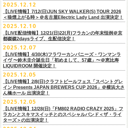
＊以下過去ライブ作品も配信中
ナレーションも担当しております。
2025.12.12
7/4(土)岡山・倉敷新渓園敬倹堂 16:30/17:00 問：キャンディープロモ
ラワーカンパニーズの出演が決定！
一般チケット発売は1月31日。
クハラカズユキ(Dr)
完全生産限定盤のため売り切れ次第販売終了。どうぞお早めに！
『Maximum Top Beat!!』
◎「フラカンの横浜アリーナ -リモートライヴ編- 〜生き続けてる事は最
ぜひチェックしてください！
ーション岡山
どうぞお見逃しなく！
【LIVE情報】7/12(日)JUN SKY WALKER(S) TOUR 2026
フラワーカンパニーズが不定期で行なっている２マンライブ企画「シリ
チケット料金：前売¥5,500(税込/ドリンク代別途要/整理番号付)
3rd Anniversary of Top Beat Club
大のメッセージ！〜」 2020.8.27 横浜アリーナ *無観客配信ライブ
7/5(日)兵庫・神戸クラブ月世界 15:30/16:00 問：清水音泉
＜狼煙上がる時＞＠名古屋Ellectric Lady Land 出演決定！
◎「WALK INN FES! 2026 IN 桜島」
ーズ・人間の爆発」、SCOOBIE Dを迎え、2026年5月に奈良と岐阜での
チケット発売日：2/11(水・祝)
商品詳細：
うつみようこ＆Yokoloco Band “ワンマン！”
◎「ゾロ目だョ全員集合!〜フラカン33年、野音99年〜」
2022.9.23 日比
7/11(土)岐阜・郡上八幡Club Layla 16:30/17:00 問：クラブレイラ
日付：4月4日(土) ,5日(日) ※日割り発表は後日となります
◎「フラカンと行くザ50回転ズの故郷巡りツアー！」
開催が決定！
問い合わせ：十三GABU
LIVE Blu-ray+CD『フラカンの日本武道館 Part2 ～超・今が旬～』
2025.12.10
【公演日】2026/2/5 (木)
3月26日(木)＠KT ZEPP YOKOHAMAで開催される「PON pre WALK
谷野外大音楽堂
7/19(日)東京・有楽町I’M A SHOW 15:15/16:00 問：ネクストロード
会場：南栄リース桜島広場(桜島多目的広場野外ステージ)
日時：2026年4月9日(木) 18:30 OPEN / 19:00 START
内容：Blu-ray+2CD+LIVE PHOTO BOOK(72p） *三方背BOX仕様
【会場】荻窪 TOP BEAT CLUB
THIS WAY〜12年目でも終わらない青春の歌〜」にフラワーカンパニーズ
【LIVE配信情報】12/21(日)22(月)フラカンの年末恒例＠京
◎ フラワーカンパニーズ「神さまツアー」～年末恒例磔磔2デイズ～ 1
8/1(土)福岡・門司BRICK HALL 16:30/17:00 問：ブリックホール
出演：
会場：大阪・堺ファンダンゴ
2025年もお互いに充実のライブを展開してきた両者によるガチンコ対バ
◎フラカン＆ヨコロコ合同企画「俺たちのザ・ベストテン2026」東京編
価格：¥11,000(税込)
【開場/開演】19:00 / 19:30
の出演が決定しました！
都磔磔2daysライブ、生配信決定！
日目 2023.12.13 京都磔磔
8/2(日)福岡・門司BRICK HALL 15:30/16:00 問：ブリックホール
ーゲストアーティスト
出演：フラワーカンパニーズ、ザ50回転ズ
ン、熱すぎるステージになること必至！
【昭和の歌番組を代表する『ザ・ベストテン』のトリビュートLIVE。
発売日：2026年1月30日
【出演】うつみようこ＆Yokoloco Band
本日よりチケット最速先行受付も開始！
2025.12.07
2026年4月18日(土)岩手県二戸市九戸城跡で開催される、結成10周年を迎
◎ フラワーカンパニーズ「神さまツアー」～年末恒例磔磔2デイズ～ 2
チケット料金：5,500円（税込/整理番号付/ドリンク代別）
HEY-SMITH / RHYMESTER / バックドロップシンデレラ / KALMA / 打首
チケット料金：前売り 5,000円(ドリンク代別途)
一般チケット発売は3月8日。
数々の昭和歌謡のカヴァーだけの一夜】
販売場所：フラワーカンパニーズweb shop「ニワトリ堂」
【前売】5,000円 (+1D）
お見逃しなく〜
えるSaToMansion主催のイベント【南部事変 2026】にフラワーカンパニ
日目 2023.12.14 京都磔磔
【LIVE情報】4/30(木)フラワーカンパニーズ・ワンマンラ
※7/4＠倉敷はドリンク代なし、7/19＠東京は全席指定
獄門同好会 / 友部正人 / bacho / THE BOYS&GIRLS
※整理番号あり
どうぞお見逃しなく！
日時：5/19(火)開場18:30／開演19:00
（https://flowercompanyzinc.stores.jp/）、フラワーカンパニーズ ライブ
【当日】5,500円 (+1D）
ーズの出演が決定しました！
イヴ 〜鈴木圭介誕生日「初めまして、57歳」〜＠恵比寿
※高校生以下は当日¥2,000キャッシュバック（
当日年齢を証明できるも
/ SOIL&”PIMP”SESSIONS / フラワーカンパニーズ / SIX LOUNGE / THE
※小学生以上有料、未就学児童入場不可
会場：東京・荻窪TOP BEAT CLUB
会場
【発売場所】イープラス／Peatix
◎「PON pre WALK THIS WAY〜12年目でも終わらない青春の歌〜」
LIQUIDROOM 開催決定！
■U-NEXT問い合わせ：
https://help.
unext.jp/info-video/detail/
info403b
の（学生証、保険証など）
のご提示が必要となります）
FOREVER YOUNG / ENTH / Hump Back / The Birthday (クハラカズユ
チケット発売：2026年1月31日(土)午前10時～
◎フラワーカンパニーズpresents『シリーズ・
人間の爆発』
出演：
※完全生産限定盤のため、生産分完売次第販売終了
【一般発売日】12/13 10:00〜
日時：2026年3月26日(木) 開場17:30 / 開演18:30
◎SaToMansion 10th anniversary festival【南部事変 2026】
2025.12.05
一般チケット発売日：3月28日(土)
キ, ヒライハルキ, フジイケンジ)
イープラス
https://eplus.jp/sf/detail/
4450790001-P0030001
日時：5月30日(土) 開場 16:30 / 開演 17:00
真城めぐみ(Vo)
【イープラス URL】
https://eplus.jp/sf/detail/4450650001-P0030001
会場：KT ZEPP YOKOHAMA
▼CM 概要
日時：2026年4月18日(土) 開城 10:00 / 閉城 17:30 予定
ー鹿児島アーティスト
会場：奈良NEVER LAND
うつみようこ(Vo)
【LIVE情報】2/8(日)クラフトビールフェス「スペントグレ
【Peatix URL】
https://peatix.com/event/4740570
出演：Hump Back/四星球/フラワーカンパニーズ … and more!!
TOYOTA RAV4「LOVE FOREVER」篇
会場：岩手県二戸市九戸城跡
https://www.city.ninohe.lg.jp/info/335
人性補欠 / Tonto / その日暮らし / 花想い / Noisy Laf / 椿井紗代 / Wiθ /
日時：2026年4月11日(土) 16:30 OPEN / 17:00 START
出演：フラワーカンパニーズ/SCOOBIE DO
鈴木圭介(Vo)
イン Presents JAPAN BREWERS CUP 2026」＠横浜大さ
【入場順】1.イープラス 2.Peatix
チケット料金：¥5,0OO(1F立ち見)¥6,0OO 1Drink別(2F指定席)
＊TOYOTA「RAV4」オフィシャルサイト：
https:/
/toyota.jp/rav4/
その他詳細：SaToMansion 公式サイト：
https://satomansion.com/
Poly lism / DJ Msize /ともそだちBAND / +オーディショングランプリ
ん橋ホール 出演決定！
会場：島根・出雲アポロ
チケット料金：前売り¥5.200(税込/D別/整理番号付)
ミスター小西(Vo)
2026年2月 「初恋の嵐 西山達郎生誕祭～初恋の嵐 カモンアゲイン!2026
【問】TOP BEAT CLUB 03-6913-5433 info@topbeatclub.com
※1Drink別
竹原ピストルさん（バンド編成）との対バンライブが決定！
ーー
出演：フラワーカンパニーズ、ザ50回転ズ
一般チケット発売日：2026年3月8日(日)
奥野真哉(Key)
～」開催ゲストボーカルとして、
2025.12.05
※入場制限:4歳以上チケット必要
■チケット先行発売
チケット料金：前売り 5,000円(ドリンク代別途)
問い合わせ：奈良NEVER LAND
http://nara-neverland.
com/pc/info.html
中森泰弘(G)
鈴木圭介に出演が決定！
※チケット整理番号付き
【LIVE情報】12/28(日)「FM802 RADIO CRAZY 2025」フ
◎竹原
ピストル“
竹原
ピストルとフラワーカンパニーズのツーマンライブ”
・イープラス 12/29 12:00~
※整理番号あり
竹安堅一(G)
＊チケット最速先行受付：2026年12月22日(月)20:00〜
ラカンとスキマスイッチとのスペシャルバンド＜ザ・ライ
日時：2026年2月18日（水）OPEN 18:15/START 19:00
・WALK INN STUDIO！099-296-9888
※小学生以上有料、未就学児童入場不可
日時：5月31日(日) 開場 15:30 / 開演 16:00
グレートマエカワ(B)
◎「初恋の嵐 西山達郎生誕祭～初恋の嵐 カモンアゲイン!2026～」
ターズ＞の出演決定！
https://eplus.jp/pon-walkthisway/
会場：渋谷duo MUSIC EXCHANGE
・CAPARVOプレガイド 099-227-0337
チケット発売：2026年1月31日(土)午前10時～
会場：岐阜柳ヶ瀬ANTS
クハラカズユキ(Dr)
日時：2026年2月11日（祝）17:00開場 / 17:30開演