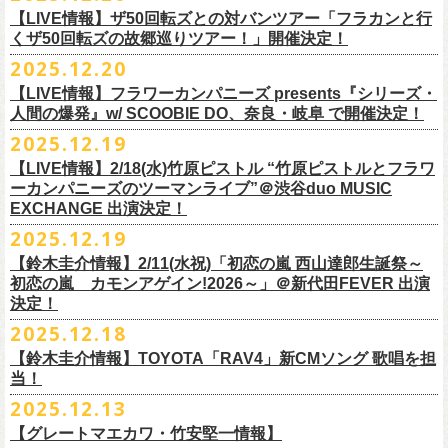
業 〜うたとギターとコーラスと〜」の２形態で開催いたします。
予約メールアドレス
会場：釜石市民ホール TETTO ホールA（〒026-0024 岩手県釜石市大町
贅沢なステージショウ！
【LIVE情報】ザ50回転ズとの対バンツアー「フラカンと行
okumasa.hrsm@gmail.com
1-1-9）
今年はどんな選曲＆ランキングになるのか！？
くザ50回転ズの故郷巡りツアー！」開催決定！
全国のライブハウスを主戦場とし”メンバーチェンジなし、
活動休止な
初の試み、そして初の会場を多く含む今ツアー、
どうぞお楽しみに！
出演：10-FEET / フラワーカンパニーズ / OA 田原 104 洋/SBE
どうぞお楽しみに！
◎「オクノマサヒコの DJ Dinners2026〜グレッグ・バレンタイン〜」
し”で全国各地でライブ・
ツアーを続けているフラカンが、結成36年
2025.12.20
友部正人さんと今度は九州へ！熊本で２マンライブ開催決定！
チケット料金：前売￥6,600（税込）
【日 程】2026年2月12日(木)
で”超・今が旬”
と自負し10年振りに挑んだ2度目の日本武道館ライブ。
＊オフィシャル先行実施！
＊【ザ・ベストテン】初代司会者、久米宏さんのご逝去の報に接し、心
【LIVE情報】フラワーカンパニーズ presents『シリーズ・
【時 間】OPEN 18:00 CLOSE 23:00 (L/O 22:00)
映像監督・番場秀一氏が当日の模様と前後に行ったインタビューを交
◎フラワーカンパニーズ presents 「シリーズ・人間の爆発 〜
友部
さん
と
◎「フォークの爆発2026 ミニマル巡業 〜うたとギターとコーラスと〜」
受付期間：1/24(土) 18:00〜2/1(日) 23:59
人間の爆発』w/ SCOOBIE DO、奈良・岐阜 で開催決定！
から哀悼の意を捧げます
※お店のキャパシティに限りがあるため、混雑状況によっては時間制の
え、今のフラカンをリアルに映し出した148分。
鹿児島ー熊本のハイエース旅〜」
＊ミニマル巡業とは『
新たな試みとして歌とアコースティックギター一
https://l-tike.com/kokokara/
昨年9月20日(土)に開催されたフラワーカンパニーズ 日本武道館公演『フ
2025.12.19
入れ替えとさせていただきます。
日時：2026年4月5日(日) 開場14:30 開演15:00
本とコーラスと小
物の楽器などで構成するライヴ』です
問い合わせ：G/i/P 問い合わせフォーム
http://www.gip-web.co.jp/t/info
◎フラカン＆ヨコロコ合同企画「俺たちのザ・ベストテン2026」大阪編
ラカンの日本武道館 Part2 〜超・今が旬〜』の模様を収録したLIVE Blu-
【LIVE情報】2/18(水)竹原ピストル “竹原ピストルとフラワ
何卒、ご了承ください。
この配信を記念し公開されている、2020年開催の横浜アリーナでの無観
会場：熊本Django
6/8(月)京都・紫明会館 18:30/19:00 問：SOLE CAFE
イベントオフィシャルサイト：
【昭和の歌番組を代表する『ザ・ベストテン』のトリビュートLIVE。
ray+CDの発売が決定！
ーカンパニーズのツーマンライブ”＠渋谷duo MUSIC
【会 場】押競満寿 〒151-0062 東京都渋谷区元代々木町25-5 1F
客配信ライブ、
2022年開催の日比谷野音ライブ、
そして年末恒例となっ
出演：フラワーカンパニーズ、
友部
正人
6/10(水)広島・東広島 西条公会堂 18:30/19:00 問：キャンディープロモ
https://www.mobstyles.tokyo/view/page/mob25th
数々の昭和歌謡のカヴァーだけの一夜】
EXCHANGE 出演決定！
【料金】2000円（1ドリンク付き）
ている京都のライブハウス磔磔でのセットリ
ストほぼ被りなし2DAYSの
チケット料金：5200円（税込/ドリンク代別/整理番号付）
ーション広島
日時：5/14(木) 開場18:30／開演19:00
全国のライブハウスを主戦場とし”メンバーチェンジなし、活動休止な
2025.12.19
2023年の映像と合わせて、どうぞお楽しみください。
一般チケット発売日：2026年2月11日(水祝)10:00
6/11(木)香川・高松燦庫(sanko) 18:30/19:00 問：燦庫-
会場：大阪・十三GABU
し”で全国各地でライブ・ツアーを続けているフラカンが、結成36年
プレイガイド：イープラス
【鈴木圭介情報】2/11(水祝)「初恋の嵐 西山達郎生誕祭～
SANKO-/TOONICE
出演：
で”超・今が旬”と自負し10年振りに挑んだ2度目の日本武道館ライブ。
初恋の嵐 カモンアゲイン!2026～」＠新代田FEVER 出演
問い合わせ：熊本Django
6/13(土)三重・鳥羽水族館 18:15/18:45 問：ネクストロード
真城めぐみ(Vo)
映像監督・番場秀一氏が当日の模様と前後に行ったインタビューを交
決定！
＊U-NEXT独占ライブ配信詳細
チケット料金：4,800円（税込/整理番号付/ドリンク代別）
うつみようこ(Vo)
え、今のフラカンをリアルに映し出した148分の映像、またライブ音源と
◎フラワーカンパニーズ「フラカンの日本武道館 Part2 〜超・今が
＊一般チケット発売日が当初のご案内より変更となりました
2025.12.18
※6/13＠鳥羽はドリンク代なし
鈴木圭介(Vo)
しても楽しめるのに加え、新保勇樹、CHIYORI、2人の気鋭カメラマンが
旬〜」
※高校生以下は当日¥2,000キャッシュバック（
当日年齢を証明できるも
ミスター小西(Vo)
当日あらゆる角度から切り取った写真を贅沢にまとめた72ページのフォ
【鈴木圭介情報】TOYOTA「RAV4」新CMソング 歌唱を担
配信日：2025年12月30日(火)正午
の（学生証、保険証など）
のご提示が必要となります）
ザ50回転ズとの対バンツアーが決定！
当！
奥野真哉(Key)
トブックも同梱したスペシャルパッケージ仕様で販売致します。
視聴料：U-NEXT月額会員視聴無料配信URL：
https:
一般チケット発売日：3月8日(日)
「フラカンと行くザ50回転ズの故郷巡りツアー！」と題し、ザ50回転ズ
中森泰弘(G)
2025.12.13
//t.unext.jp/r/flowercompanyz
TOYOTA「RAV4」の新CMソングの歌唱を鈴木圭介が担当
！
のメンバーの故郷、堺、出雲、徳島を２バンドで巡ります！
竹安堅一(G)
フラカンのweb shop「ニワトリ堂」、そして1/31(土)札幌公演よりフラカ
【グレートマエカワ・竹安堅一情報】
2025年12月17日発売とともに新作CMが公開され
ました。
◎「フォークの爆発2026 〜座って演奏するスタイルです〜」
4月4日(土) ,5日(日)に開催される「WALK INN FES! 2026 IN 桜島」にフ
グレートマエカワ(B)
ンのライブ会場にて販売がスタート！