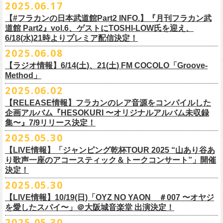
2025.06.17
☆リリース詳細☆
ト、7回目のゲストとして、
ラッパー・シンガソングライターのNovel
◎フラワーカンパニーズ ワンマンツアー「フラカンのチョイナチョイ
フラワーカンパニーズ デジタルシングル
【#フラカンの日本武道館Part2 INFO.】『月刊フラカン武
Coreの出演が決定！
楽曲の歌詞に着目し、
気鋭のイラストレーターが自らのフィルターを通
☆フラワーカンパニーズ web shop【ニワトリ堂】
道館 Part2』vol.6、ゲストにTOSHI-LOW氏を迎え、
ナ’25/’26」
「ただいま実演中/ピュアな匂いがチョイナチョイナ」
して、
その世界観を絵本として再構築するプロジェクト、”歌詞（うた）
フラワーカンパニーズと怒髪天が出演する子供ばんどデビュー45周年祝
https://flowercompanyzinc.stores.jp/
6/18(水)21時よりプレミア配信決定！
2025年
収録曲：
番組スタート直前スペシャルのvol.0としてスキマスイッチ、
第１回目の
の本棚”。その第４弾としてフラワーカンパニーズ「深夜高速」が7/11(金)
うツアー子供ばんど「おかげさまで45周年 〜 祝！生存確認スペシャル
10月25日(土) 熊本Django 16:30/17:00
1. ただいま実演中
2025.06.08
ゲストとしてTHE COLLECTORSの加藤ひさし(vo)と古市コータロー(
g)、
に発売。
〜『弱きを助け強きを挫く』心強き後輩たちに支えられ（涙）」、
改めまして、どうぞ宜しくお願い致します。
◎「ライブでこんにちは！手ぬぐい」
◎「HESOKURIアクキー」
10月26日(日) 長崎ホンダ楽器 15:30/16:00
2. ピュアな匂いがチョイナチョイナ
第２回目にHump Back、第３回目はスターダスト☆レビューの根本要、
これを記念し、絵本の作画を担当してくださったイラストレーターの丹
【ラジオ情報】6/14(土)、21(土) FM COCOLO「Groove-
7/20(日)大阪公演のチケットが完売御礼となっていましたが、ご好評につ
価格：800円(税込)
価格：1500円(税込)
11月3日(月・祝) 渋谷duo MUSIC EXCHANGE 15:15/16:00
＊各音楽サービスにて7/16(水)よりリリース
第４回目は南海キャンディーズの山里亮太、
第５回目は筋肉少女帯の大
Method」
下京子さんと、フラワーカンパニーズ・鈴木圭介によるサイン会＋トー
きチケット若干枚数追加発売決定しました！
サイズ：75×41ｍｍ
素材 ： 綿100％
11月8日(土) 徳島club GRINDHOUSE 16:30/17:00
槻ケンヂ、
そして第６回目はBRAHMANのボーカル・TOSHI-
LOWを招き
クショーをHMV&BOOKS SHIBUYA 6F イベントスペースで開催いたし
名古屋公演も絶賛発売中！
2025.06.02
サイズ：90cm × 33cm
6/14(土)、21(土) 20:00～21:00 FM COCOLO「Groove-Method」
11月9日(日) 米子AZTiC laughs 15:30/16:00
お届けしてきた今番組（全回アーカイブ配信中）、
第7回目となる今回の
ます。
３バンド、気合いパンパンで名古屋＆大阪でお待ちしております！
【RELEASE情報】フラカンのレア音源をコンパイルした
”GROOVE”というキーワードを軸に、楽曲の”
GROOVE”
を生み出すベー
11月15日(土) 福井CHOP 16:30/17:00
ゲストは、
初対面となるBMSG所属のラッパー・シンガソングライター
企画アルバム『HESOKURI 〜オリジナルアルバム未収録
シストが語る本格的な音楽プログラム
11月16日(日) 神戸VARIT. 15:30/16:00
のNovel Coreを招聘。
集〜』7/9リリース決定！
6月後半の２週に渡り、グレートマエカワがDJを担当します
11月29日(土) 名古屋E.L.L 16:30/17:00
「深夜高速」
を始めフラカンの曲に救われ影響を受けてきたと公言し、
★鈴木圭介（著）、丹下京子（絵） 歌詞（うた）の本棚 『深夜高速』
◎子供ばんど「おかげさまで45周年 〜 祝！生存確認スペシャル 〜『弱
2025.05.30
https://cocolo.jp/site/blog/6200/
11月30日(日) 静岡サナッシュ 15:30/16:00
自身の曲の歌詞にも入れ込むほどの思いを持つNovel Coreと、その噂を聞
発売記念イベント★
きを助け強きを挫く』心強き後輩たちに支えられ（涙）」
12月6日(土) 宇都宮HEAVEN’S ROCK VJ-2 16:30/17:00
【LIVE情報】「ジャンピング乾杯TOUR 2025 “山あり谷あ
いていたフラカンメンバーの、
お互いに嬉しさを隠せない貴重な初トー
・7月19日(土) 開場17:15/開演18:00 名古屋Electric Lady Land
10年ぶり2回目となる日本武道館公演『フラカンの日本武道館 Part2 〜
12月7日(日) 水戸LIGHT HOUSE 15:30/16:00
り歌声一座のアコースティック＆トークコンサート”」開催
クは必見！ いつか対バンという話にも！？
■開催日時：2025年7月13日（日） 13:00～
(問)JAILHOUSE 052-936-6041 www.jailhouse.jp
超・今が旬〜』を9月20日(土)
に開催するフラワーカンパニーズ、
武道館
決定！
12月13日(土) 盛岡CLUB CHANGE WAVE 16:30/17:00
■場所：HMV&BOOKS SHIBUYA 6F イベントスペース
・7月20日(日) 開場16:30/開演17:00 心斎橋Music Club JANUS (問)清水音
公演を直前に控えた9月3日(水)、
トークイベントを開催！
12月14日(日) 弘前KEEP THE BEAT 15:30/16:00
2025.05.30
7月21日(月祝)21:00より配信されます。
■内容：サイン会＋トークショー
泉 info@shimizuonsen.com
12月21日(日) 京都磔磔 15:30/16:00
8/24(日)F.A.D YOKOHAMAにて開催する「横浜ストーリー 〜武道館前の
【LIVE情報】10/19(日)「OYZ NO YAON ＃007 〜オヤジ
会場は登録有形文化財に指定されている京都・
紫
明
会館
にて、
2024年4月
12月22日(月) 京都磔磔 18:30/19:00
一撃〜」の一般チケットが本日6/29(日)10:00より発売開始！
フラカンの日本武道館公演のチケットは絶賛発売中。
を愛したスパイ〜」＠大阪城音楽堂 出演決定！
<イベント参加方法>
出演：子供バンド、怒髪天、フラワーカンパニーズ
よりスタートし今年2年目に突入した京都・α-
STATIONのフラワーカンパ
2026年
合わせてお見逃しなく！
電子チケットで対象商品をご予約ご購入いただいたお客様は先着にてイ
チケット料金：前売り オールスタンディング ￥6,900-（整理番号付/別途
10年ぶり2回目となる日本武道館公演『フラカンの日本武道館 Part2 〜
2025.05.30
ニーズのレギュラー番組「
CHARMING BONGO」の公開収録を兼ねて行