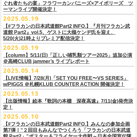
https://www.youtube.com/watch?
v=6XTayyWwFP0&t=6s
この全ての曲たちを改めてたくさんの⼈に知ってほしい、そんな気持ち
※整理番号での入場を予定しております。変更になる場合も御座います
前ポケット/背中部分にフラカンの日本武道館仕様のオリジナルタグ付
◾️vol.6
ほそ道2025」にフラワーカンパニーズの出演が決定！
ぐれ者たちの宴」フラワーカンパニーズ×アイボリーズ ツ
6月のマンスリー・パーソナリティをグレートマエカワが務めます ！
10/25〜12/22公演＞8月30日(土)
タイトル：HESOKURI ～オリジナルアルバム未収録集～
も込めて、
ので、予めご了承ください。
き、
ゲスト：TOSHI-LOW（BRAHMAN）
ーマンライブ開催決定！
フラワーカンパニーズの出演日は9月12日(金)になります。
チケットオフィシャル１次先行も本日よりSTART！
5月5 週目SPと6 月1週目、2週目の3本で豪華ゲストをお招きしお届けい
1/17〜3/14公演＞10月18日(土)
発売日：2025年7月9日
■vol.3
今回5名のライターさんと、四星球・北島康雄さんにご協⼒いただき、全
さらに、別途フラカンオリジナルデザインの布パッチをお付けします。
6月18日(水)21:00〜プレミア配信
2025.05.19
詳細は下記をチェック！
今年もやります！怒髪天との恒例”ジャンピング乾杯TOUR”！
たします。
品番：DQCL-3946
ゲスト：根本要（スターダスト☆レビュー）
曲レビュー企画を⾏うことになりました。
【対象商品】
（布パッチのデザインは後日！お楽しみに）。
本番URL：
https://youtu.be/Z9wrtIqELqE
5月31日(土)正午より、チケット先行受付もスタート！（〜6月10日
https://eplus.jp/ishigaki-fes/
今年は趣向を変えて、アコースティック＆トークコンサートで京都、甲
【#フラカンの日本武道館Part2 INFO.】『月刊フラカン武
価格：￥3,300(税込)
https://www.youtube.com/watch?
v=OMoBtAjSn-w
発売日：2025年7月11日(金)
(火)23:59まで）
府、松本にて開催決定！
道館 Part2』vol.5、ゲストに大槻ケンヂ氏を迎え、
収録楽曲：
「フラカンの音楽目録」reviewer
タイトル：歌詞（うた）の本棚 『深夜高速』
＊＊＊＊＊＊＊＊＊＊＊＊＊＊＊
＊アーカイブ配信中！
どうぞ、お見逃しなく！
◎「いしがきMUSIC FESTIVAL2025」
5/20(火)21時よりプレミア配信決定！
◎ラジオNikkei第１毎木21:30～22:10放
送
01. プライマル。
■vol.4：山里亮太（南海キャンディーズ）
天野史彬（ライター）
鈴木 圭介(著)/丹下 京子(絵)
事前販売受注期間：2025年6月28日(土)12:00〜7月20日(日)23:59まで
◾️vol.0 番組スタート直前スペシャル
日時：2025年9月28日(日)
本日よりHP先行も受付スタート！ぜひお早めに〜
「LOGOS presents「CAMP RADIO」」
2025.05.19
02. ハートのレース
https://youtube.com/live/_ipE-
Na37yY
大西健斗（ライター/SPICE編集部）
価格：￥2,200（税込）
受注受付url：web shop「ニワトリ堂」
ゲスト：スキマスイッチ
☆オフィシャル先行：5月31日（土）正午12:00〜6月10日（火）23:59
場所：岩手県盛岡市盛岡城跡公園を中心に開催
https://campradio.jp/
03．友達100万人
川上きくえ（ライター）
【column】5/11(日)「正しい哺乳類ツアー2025」追加公演
ISBN：9784845643035
https://flowercompanyzinc.stores.jp/
https://www.youtube.com/watch?v=BR4CmNuGCLg&t=28s
https://w.pia.jp/s/hosomichiofrock25of/
OFFICIAL SITE：
https://www.ishigaki-fes.jp/
☆HP先行
]10月19日（日）大阪城音楽堂にて開催される「OYZ NO YAON」＃007
5/29（木） 21:30～22:10；ゲスト・木村“Q太郎”至さん（ローディー）
04．そら（この空はあの空につながっている）
■vol.5
＠高崎CLUB jammer’s ライブレポート
北島康雄（四星球）
※対象商品は当日会場にてスタッフからお渡し致します。
お届け予定：9月10日(水)前後を予定
#いしがき2025
受付URL：
https://eplus.jp/jktour2
025-hp/
〜オヤジを愛したスパイ〜
6/ 5（木） 21:30～22:10；ゲスト・桜井秀俊さん（真心ブラザーズ
）
05. 青い吐息のように
ゲスト：大槻ケンヂ（筋肉少女帯/特撮/オケミス）
鈴木淳史（ライター）
2025.05.14
※こちら受注生産の商品となり、公演当日の販売は現状未定となってお
◾️vol.1
◎「ロックのほそ道2025」
#いしがきミュージックフェスティバル
受付期間：2025/5/30（金）21:00〜6/8（日）2
3:59
にフラワーカンパニーズの出演が決定！
※リピート放送：19日（木）21:30～22:10
06．セミ・ロング
https://www.youtube.com/watch?
v=1EMet2dx9d4
兵庫慎司（ライター）
【ローソンチケット】
ります。
ゲスト：加藤ひさし、古市コータロー（THE COLLECTORS）
日時：2025年9月12日(金) 17：15／18：00
【LIVE情報】7/28(月)「SET YOU FREE〜VS SERIES」
購入枚数制限：お1人様1公演につき4枚まで
6/12（木） 21:30～22:10；ゲスト・フミさん（POLYSICS） ※リピー
07. 天の神さまの言うとおり
ご購入はコチラから＞＞
購入を希望される方は事前販売受注期間内にてご注文ください。
https://www.youtube.com/watch?v=kTtAgK2Iq4A&t=2345s
会場：仙台GIGS
w/PIGGS ＠札幌KLUB COUNTER ACTION 開催決定！
只今から先行受付も開始！お申し込みはコチラ〜
ト：26日（木）21:30～22:10
08. スターな男
■vol.6
本日6/20(金)より「
フラカンの音楽目録」
と付したInstagramのオリジナ
※受付開始までにURL表示致します※
＊＊＊＊＊＊＊＊＊＊＊＊＊＊＊
出演：キタニタツヤ/SPITZ/フラワーカンパニーズ/Laura day
2025.05.13
◎「ジャンピング乾杯TOUR 2025 “山あり谷あり歌声一座のアコースティ
https://eplus.jp/ynks/
09．アンテな
ゲスト：TOSHI-LOW（BRAHMAN）
ルアカウントにて随時公開していきます！
喜多方、東京、松阪、福山の４箇所を回る、
フラワーカンパニーズの恒
■vol.2
romance（五十音順）
ック＆トークコンサート”」
＊発券手数料がお得
＊Radikoの「RN」にて全国でお聴きいただけます。
10. ザッツオーライ
【出版情報】絵本『歌詞の本棚 深夜高速』7/11(金)発売決
https://youtu.be/Z9wrtIqELqE
例アコースティック企画「
フォーク
の
爆発
2025 ～座って演奏するスタイ
※イベントチケットは、電子チケットでのお引き取りとなります。
テレビ埼玉の人気番組「それゆけ！大宮セブン」から誕生した芸人バン
◎「フラカンのオーバーオール」*オリジナル布パッチ付き
ゲスト：Hump Back
料金：1Fスタンディング／2F指定席/2F後方スタンディング ￥7,500-
10/17(金)名古屋DIAMOND HALLにて、フラワーカンパニーズ
9月4日(木)京都・磔磔 18:30/19:00 （問）清水音泉 06-6357-3666 (平日
＊全国LOGOSショップ店内でも放送されます。
11. 夜汽車のブルース
定！
インスタグラムアカウント：
ルです〜」の一般チケットが今週末より発売開始！
※本受付は、スマートフォンからのみお申し込みいただけます。
ド・アイボリーズとフラワーカンパニーズとの異色対バンが決定！
■価格：20,000円(税込) ※送料別（一律：1100円）
https://www.youtube.com/watch?v=6XTayyWwFP0&t=6s
（tax in/1F・2Fスタンディングは整理番号付/ドリンク代別）
presents「DRAGON DELUXE 2025」の開催が決定！
12:00〜17:00)/info@shimizuonsen.com
◎「OYZ NO YAON ＃007 〜オヤジを愛したスパイ〜」
12. スタンドアローン
2025.05.10
◎「フラカンの音楽目録」
7/5(土)喜多方、7/6(日)東京、8/3(日)福山公演は5/25(日)10:00より発売、
フィーチャーフォン、BlackBerry、WindowsPhone、タブレット端末
アイボリーズはマヂカルラブリー・村上（ギター）、囲碁将棋・根建太
■仕様
お問い合わせ：ノースロードミュージック TEL 022-256-1000（営業時
9月6日(土)山梨・甲府桜座 16:30/17:00 （問）FOB新潟 025-229-5000
日時：2025年10月19日(日) 15:30開場∕16:00開演
13. 飛び跳ねマーチ
https://www.instagram.com/
flowercompanyz_mokuroku
7/31(木)松阪公演のみ、諸事情により5/26(月)10:00からの発売に変更とな
（iPad、Android）からのお申し込みはできません。
一（ベース）、GAG・SJ（キーボード）、すゑひろがりず・南條庄助
生地：デニム
■vol.3
間 平日11:00〜16:00）
「DRAGON DELUXE」は、“名古屋のロックシーン活性化”、“
デビューか
【#フラカンの日本武道館Part2 INFO.】みんなの参加企画
http://fobkikaku.co.jp
会場：大阪城音楽堂
14. 40
ります。
※ご利用には、ローソンWEB会員(無料)への登録が必要になります。
（ドラム）、そしてジェラードン・アタック西本（ボーカル）の5人で
厚さ：11オンス
ゲスト：根本要（スターダスト☆レビュー）
第7弾！“２回目もみんなでつくろう「フラカンの日本武道
HP：
https://www.north-road.co.jp/detail/detail.php?eid=87091
ら応援してくれている名古屋の皆さんへの恩返し”、“
名古屋への郷土愛”の
9月7日(日)長野・松本上土劇場 16:00/16:30 （問）FOB新潟 025-229-
出演：スターダスト☆レビュー / 怒髪天 / フラワーカンパニーズ / 笑い飯
15．気持ちいい顔でお願いします
館 Part2」“ポスター＆フライヤー大作戦～日本全国宣伝隊
2023年6月に結成。
■サイズ（cm）
https://www.youtube.com/watch?v=OMoBtAjSn-w
公式X：
https://x.com/hosomichiofrock
3つをテーマに掲げ、2012年より地元・
名古屋で開催しているフラワーカ