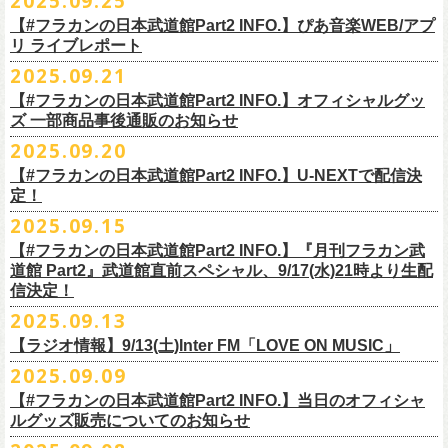
2025.09.25
◎ フラワーカンパニーズ「神さまツアー」～年末恒例磔磔2デイズ～ 1
ー「フラカンのチョイナチョイナ’25/’26」の2026年1月〜３月公演分
のスペシャルセッション企画「
FM802＆怒髪天 presents レディクレ歌合
■9月27日(土)公開 音楽ナタリー
◆音楽◆
（当日年齢を証明できるもの（学生証、
保険証等）のご提示が必要）
＊発送方法：宅急便
日目 2023.12.13 京都磔磔
（2/21＠大分公演を除く）
の一般チケットが10月18日(土)より発売スター
【#フラカンの日本武道館Part2 INFO.】ぴあ音楽WEB/アプ
戦」を開催。
＊9/20(土)「フラカンの日本武道館 Part2 〜超・今が旬〜」ライブレポー
矢井田瞳
前売りチケットなど本公演の詳細は、『音楽と人』のWebサイト
チケット発売日：11月15日(土)
リ ライブレポート
◎ フラワーカンパニーズ「神さまツアー」～年末恒例磔磔2デイズ～ 2
ト！
このスペシャルステージに、グレートマエカワがサポートメンバーとし
ト掲載
ホフディランカルテット
（
https://ongakutohito.com/
）にて、10月下旬ごろにお知らせされます。
問い合わせ：LIVE HOUSE FEVER TEL：03-6304-7899
☆ニワトリ堂 ＞
https://flowercompanyzinc.stores.jp/
日目 2023.12.14 京都磔磔
これにて全公演分のチケットが発売となります。
て参加することが決定しました！
2025.09.21
インナージャーニー
http://www.fever-popo.com/
■9月25日(木)公開 ぴあ音楽WEB/アプリ
9/20(土)開催の日本武道館公演を経て、さらに勢いを増してまわるフラカ
｢フラワーカンパニーズ、10年ぶり2度目の日本武道館ワンマンで示した
ポニーテールリボンズ
【#フラカンの日本武道館Part2 INFO.】オフィシャルグッ
どうぞお楽しみに！
＊9/20(土)「フラカンの日本武道館 Part2 〜超・今が旬〜」ライブレポー
■U-NEXT問い合わせ：
https://help.
unext.jp/info-video/detail/
info403b
ンの全国ツアー、
どうぞお楽しみに！
◎「FM802 ROCK FESTIVAL RADIO CRAZY 2025」
転がり続ける“バンドの未来”｣
仮面女子
ズ 一部商品事後通販のお知らせ
＊ファンクラブ優先チケット販売のご案内はファンクラブよりご登録ア
ト掲載
日程：2025年12月29日(月)
https://natalie.mu/music/news/641285
ex.KNU
◎音楽と人＆僕たちプロ野球大好きミュージシャンpresents「神田ナイト
2025.09.20
ドレスにメールでご案内しております
＊大分公演の身、諸事情により10/25(土）からの発売に変更になりました
会場：インテックス大阪
カーニバル」〜樋口豊59th BIRTHDAY LIVE〜
「今のフラカン」の圧倒的な底力 2度目の日本武道館、最高のお祭り騒
【#フラカンの日本武道館Part2 INFO.】U-NEXTで配信決
＊「
FM802＆怒髪天 presents レディクレ歌合戦」
◆お笑いステージ◆
◎「みんなの祭り X’mas SPECIAL」
日時：:2026年1月22日（木）開場/開演: 18:00/19:00（予定）
ぎ【ライブレポート】
定！
◎フラワーカンパニーズ ワンマンツアー「フラカンのチョイナチョイ
[出演]怒髪天 and more!!!!
レイザーラモン
日時：2025年12月23日(火) 開場 17:15 開演 18:00
会場：KANDA SQUARE HALL
https://lp.p.pia.jp/article/news/438272/index.html
2025.09.15
ナ’25/’26」
[Support Member]
ジョイマン
会場：名古屋DIAMOND HALL
出演：樋口豊スペシャルセッション（メンバー：樋口豊、イノウエアツ
2025年
Ba:グレートマエカワ（フラワーカンパニーズ）
【#フラカンの日本武道館Part2 INFO.】『月刊フラカン武
囲碁将棋
出演：
シ、ウエノコウジ、グレートマエカワ、MOBY and more…）
10月25日(土) 熊本Django 16:30/17:00
Key:奥野真哉(ソウル・フラワー・ユニオン)
道館 Part2』武道館直前スペシャル、9/17(水)21時より生配
nobodyKnows＋
フラワーカンパニーズ
10月26日(日) 長崎ホンダ楽器 15:30/16:00
※タイムテーブル、他出演者（ゲストボーカル）など詳細は後日発表と
信決定！
2月8日（日）
中村耕一 (ex. JAYWALK）
POLYSICS
11月3日(月・祝) 渋谷duo MUSIC EXCHANGE 15:15/16:00
なります
2025.09.13
◆音楽◆
OSAKA ROOTS
主催・企画／（株）音楽と人
11月8日(土) 徳島club GRINDHOUSE 16:30/17:00
フラワーカンパニーズ
ET-KING
制作／com agent
【ラジオ情報】9/13(土)Inter FM「LOVE ON MUSIC」
11月9日(日) 米子AZTiC laughs 15:30/16:00
DJやついいちろう
Secret Artist：*後日発表
問い合わせ／SOGO TOKYO 03-3405-9999
2025.09.09
11月15日(土) 福井CHOP 16:30/17:00
■9月13日(土)19:00〜20:00 Inter FM「LOVE ON MUSIC」
Name the Night
Guest Artist : 鈴木圭介 (フラワーカンパニーズ)
11月16日(日) 神戸VARIT. 15:30/16:00
【#フラカンの日本武道館Part2 INFO.】当日のオフィシャ
＊鈴木圭介、グレートマエカワ生出演
ハモニカクリームズ
MC ：矢野きよ実
11月29日(土) 名古屋E.L.L 16:30/17:00
ルグッズ販売についてのお知らせ
https://www.interfm.co.jp/loveonmusic/
雅轟太鼓
料金：全席指定 ／ 前売 ￥6,500‐ 当日 ￥7,000‐ 入場時ドリンク代￥600-
11月30日(日) 静岡サナッシュ 15:30/16:00