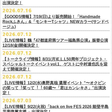
出演決定！
す
フィシャルサイトにて改めてご報告致します。
2026.07.16
今週末8/1(土)、2(日)門司BRICK HALLにて予定しております「フォーク
皆さまのご安全と心身のご健康、被災地の一日も早い復旧・復興を心よ
【GOODS情報】7/19(日)より販売開始！「Handmade
の爆発2026 〜座って演奏するスタイルです〜」公演に関しまして、
Rockふきん」&「モンキーTシャツ」NEWカラー(サンドベ
りお祈り申し上げます。
本日現在開催させていただく予定です。
ージュ)
2026.07.12
7/19(日)「フォークの爆発2026 〜座って演奏するスタイルです〜」＠有
まだ九州地方では余震が続き、交通機関が麻痺している状況を鑑み、
【LIVE情報】鶴『47都道府県ツアー福島県公演』振替公演
楽町I’M A SHOW 公演より、またまたNEWグッズが登場！
もしチケットをお持ちの方で今回の公演へのご来場が難しい方につきま
12/18(金)開催決定！
エプロンからスタートした新たな企画「Handmade Rock」シリーズ第二
して、
2026.07.12
弾、「Handmade Rockふきん」の販売が決定！
そのまま未使用のチケットをお持ちいただけましたら、
延期となっておりました鶴『47都道府県ツアー福島県公演』の振替公演
そして、絶賛販売中の「モンキーTシャツ」にサンドベージュのボディに
【トークライブ情報】8/31(月)E.L.L50周年プロジェクト・
1年間（2027年8月まで）九州地方で今後発表されるワンマンツアー、ラ
が決定しました。
グリーンのプリントが夏らしいNEWカラーが追加！
スペシャルトークイベントvol.1、ゲストに中村達也氏を迎
イブで有効とさせていただきます。
合わせて、
振替公演にご来場が難しい方へ、
払い戻しのご案内もござい
ぜひチェックしてくださいね！
えて開催決定！
手続きなどは特にありませんが、入場整理番号のみ無効となりますこと
ますので、以下ご確認をお願い致します。
2026.07.12
（入場順最後のご案内となりますこと）、
何卒ご了承いただけますと幸いです。
＜延期日程＞
【LIVE情報】12/2(水)奥野真哉 還暦イベント “〜オクピン
■2026年4月19日（日） 鶴 5周⽬の47都道府県ツアー「鶴フェスへの道」
の笑って︕笑って︕︕ 60歳〜「君はカンレキさ」”出演決
また払い戻しのご希望の方は、大変お手数ですが、来月8月末までに、
定！
福島県公演
・ファンクラブ優先でご購入の方は ヤングフラワーズ
開場15:30 開演16:00
2026.07.03
flocommail@youngflowers.jp まで
↓
【LIVE情報】9/22(火祝)「back on live FES 2026 能登半島
・プレイガイドでご購入の方は flowerotegami@gmail.com まで
災害復興支援 」出演決定！