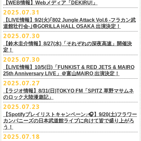
https://cocolo.jp/site/blog/1150
ンの全国ツアー、
どうぞお楽しみに！
また武道館でフラカンのライブが観たい。そう心から思う。武道館はほ
【WEB情報】Webメディア「DEKIRU!」
https://chupea.fm/
■vol.1
いほいできる会場ではなくても、こんなフラカンのライブをこれからい
＊グレートマエカワ 生出演(15:00〜出演予定）
2025.07.31
■8月6日(水)14:00〜17:51 FM802「THE NAKAJIMA HIROTO SHOW 802
7/31(木)Webメディア「DEKIRU!」
◎フラワーカンパニーズ ワンマンツアー「フラカンのチョイナチョイ
ゲスト：加藤ひさし、古市コータロー(THE COLLECTORS)
っぱい観たい。思えば初めてロックを聴いた頃からずっと、その衝撃や
【LIVE情報】9/2(火)｢802 Jungle Attack Vol.6 -フラカン武
RADIO MASTERS」
＊グレートマエカワインタビュー掲載
ナ’25/’26」
https://www.youtube.com/watch?
v=kTtAgK2Iq4A&t=2345s
感動が「思い出」という箱の中に納まらなくて、ずっとリアルに生き続
10年ぶり2回目となる日本武道館公演『フラカンの日本武道館 Part2 〜
道館壮行会-｣＠GORILLA HALL OSAKA 出演決定！
＊グレートマエカワ 生出演(17:00台出演予定）
「グレートマエカワさんのDIY魂が知りたい！〜自分たちが「面白い」と
2025年
けちゃうものだから、僕はこうやって文章を書いたりしている。この10
超・今が旬〜』を9月20日(土)
に開催するフラワーカンパニーズが、
今年1
2025.07.30
https://funky802.com/masters/
思うことが、バンドの未来につながる〜」
10月25日(土) 熊本Django 16:30/17:00
■vol.2
年ぶりのフラカンの武道館ライブも、「思い出」という箱にはなかなか
月より月１配信のYouTube番組『月刊フラカン武道館 Part2』をスター
https://media.wakasa.jp/articles/diymusic/1504/
10月26日(日) 長崎ホンダ楽器 15:30/16:00
ゲスト：Hump Back
【鈴木圭介情報】8/27(水)「それぞれの深夜高速」開催決
収まらないだろうし、収めるべきじゃない。これはきっと新しいはじま
ト、8回目のゲストとして、
四星球の出演が決定！
来月9月20日(土)、10年ぶり2度目の日本武道館公演『
フラカンの日本武道
＊「フラカンの日本武道館 Part2 オフィシャルガチャ」につきまして
11月3日(月・祝) 渋谷duo MUSIC EXCHANGE 15:15/16:00
定！
https://www.youtube.com/watch?
v=6XTayyWwFP0&t=6s
り。これからフラワーカンパニーズは、さらに凄いことになるだろう。
館 Part2 〜超・今が旬〜』を開催するフラワーカンパニーズ、
武道館前
・500円玉専用となりますので、
ご利用予定の方は500円玉をご用意くだ
11月8日(土) 徳島club GRINDHOUSE 16:30/17:00
絶対にそうなるだろう。
2025.07.30
番組スタート直前スペシャルのvol.0としてスキマスイッチ、
第１回目の
苦しい夜を乗り越えて来た芸人さんがそれぞれの夜を語り〈深夜高速〉
最後のワンマンライブとして開催する8月24日(日)「
横浜ストーリー 〜武
さい（
他の硬貨は使用不可）
11月9日(日) 米子AZTiC laughs 15:30/16:00
■vol.3
ゲストとしてTHE COLLECTORSの加藤ひさし(vo)と古市コータロー(
g)、
【LIVE情報】10/5(日)「FUNKIST & RED JETS & MAIRO
を熱唱するライブ、今年も開催決定！
道館前の一撃〜」＠F.A.D YOKOHAMA（会場チケット完売）
の模様がニ
・お一人様1回のお並びにつき5回しまでとさせていただきます
11月15日(土) 福井CHOP 16:30/17:00
◎「少しだけピュアなチョイナロンT」
ゲスト：根本要（スターダスト☆レビュー）
◎フラワーカンパニーズ「フラカンの日本武道館 Part2 〜超・今が
第２回目にHump Back、第３回目はスターダスト☆レビューの根本要、
25th Anniversary LIVE」＠富山MAIRO 出演決定！
コニコ生放送にて独占生中継されることが決定！
11月16日(日) 神戸VARIT. 15:30/16:00
https://www.youtube.com/watch?
v=OMoBtAjSn-w
価格：¥4,000（税込）
旬〜」
第４回目は南海キャンディーズの山里亮太、
第５回目は筋肉少女帯の大
2025.07.27
◎「それぞれの深夜高速」
11月29日(土) 名古屋E.L.L 16:30/17:00
ボディカラー：ホワイト
2025年9月20日(土)＠日本武道館 OPEN 15:30 START 16:30
槻ケンヂ、
第６回目はBRAHMANのボーカル・TOSHI-LOW、
そして第７
【日時】2025年8月27日（水）18:40開場 19:00開演
ライブの一部はどなたでも無料で視聴が可能、
ニコニコプレミアム会員
【ラジオ情報】8/31(日)TOKYO FM「SPITZ 草野マサムネ
11月30日(日) 静岡サナッシュ 15:30/16:00
■vol.4：山里亮太（南海キャンディーズ）
素材 ： 綿100％
回目はラッパー・シンガーソングライターのNovel Coreを招きお届けして
今年12月末をもって営業終了となる大分のライブハウスT.O.P.S
【会場】下北沢・小劇場B1
に登録するとライブ全編、
見逃し配信が視聴可能となります。
のロック大陸漫遊記」
12月6日(土) 宇都宮HEAVEN’S ROCK VJ-2 16:30/17:00
https://youtube.com/live/_ipE-
Na37yY
サイズ：S / M / L / XL /XXL
＜SET LIST＞
きた今番組（全回アーカイブ配信中）。
BittsHALLにて、フラワーカンパニーズのワンマンライブが決定！
【出演者】MC：東京03角田 特別審査員：フラワーカンパニーズ鈴木
12月7日(日) 水戸LIGHT HOUSE 15:30/16:00
2025.07.23
＜製品サイズ＞
SE Eeyo
第８回目となる今回のゲストは、”日本一泣けるコミックバンド”
、四星球
■8月31日(日)21:00〜21:55 TOKYO FM「SPITZ 草野マサムネのロック大
ゲスト：4名
武道館公演を１ヶ月後に控えたフラカンの盛り上がり必至の貴重な
ライ
12月13日(土) 盛岡CLUB CHANGE WAVE 16:30/17:00
■vol.5
S ： 身丈65cm / 身幅49cm / 肩幅42cm / 袖丈 60cm
1 少年卓球
【Spotifyプレイリストキャンペーン♪🎧】9/20(土)フラワー
を招聘！
陸漫遊記」
9/2(火)大阪GORILLA HALL OSAKAで開催される｢802 Jungle Attack Vol.6
◎「フラワーカンパニーズLIVE〜サンキューBitts〜」
【料金】￥3,500-（税込・整理番号付き自由席）
ブ、どうぞお見逃しなく！
12月14日(日) 弘前KEEP THE BEAT 15:30/16:00
ゲスト：大槻ケンヂ（筋肉少女帯/特撮/オケミス）
M ： 身丈69cm / 身幅52cm / 肩幅45cm / 袖丈62cm
2 ピースフル
カンパニーズの日本武道館ライブに向けて皆で盛り上がろ
＊鈴木圭介、グレートマエカワ ゲスト出演決定！
-フラカン武道館壮行会-｣にフラワーカンパニーズの出演が決定！
日時：2025年11月24日(月祝) OPEN15:30/START16:00
【発売日】Livepocket
12月21日(日) 京都磔磔 15:30/16:00
https://www.youtube.com/watch?
v=1EMet2dx9d4
う！
L ： 身丈73cm / 身幅55cm / 肩幅48cm / 袖丈63cm
3 ただいま実演中
20年以上にわたる付き合いで、
先輩後輩の枠を超えた関係性の2組。四星
壮行会、ありがとうございます！嬉涙
会場：大分T.O.P.S BittsHALL
・7月30日（水）21:00 先行抽選受付開始（～8月12日（火）11:00
＊配信詳細
12月22日(月) 京都磔磔 18:30/19:00
XL ： 身丈77cm / 身幅58cm / 肩幅52cm / 袖丈64cm
4 ライトを消して走れ
2025.07.18
球にことあるごとに”
危機”を救ってもらってきたフラカン、
さらに現在展
※全国38局ネット＞
各放送局のオンエア日時は番組公式サイトでご確認
チケット料金：前売¥5,200(税込/整理番号付/ドリンク代別)
迄）・8月16日（土）11:00 一般発売開始
◎フラワーカンパニーズ「横浜ストーリー〜武道館前の一撃〜」＠
F.A.D
2026年
■vol.6
XXL：身丈81cm / 身幅63cm / 肩幅56cm / 袖丈65cm
5 アメジスト