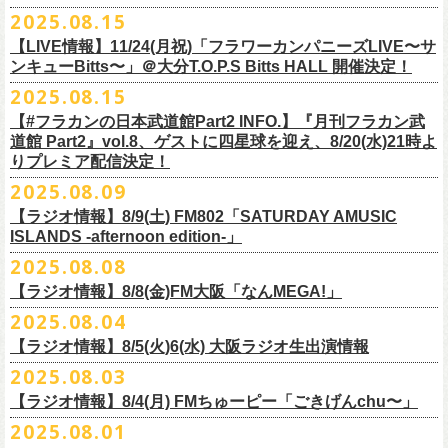
本番を3日後に控えた４人でのお喋り、どうぞお楽しみに！
が響き渡った。“星のブルペン”での、夜空から降り注ぐ星の光のような照
2025.08.15
■8月24日(日) 7:00～10:00 TOKAI RADIO（FM929）『Morning
明演出も忘れがたい。
【LIVE情報】11/24(月祝)「フラワーカンパニーズLIVE〜サ
Delight』
◎「フラカンの日本武道館 Part2 オフィシャルガチャ」
武道館公演チケットは、9/19(金)
まで各プレイガイドにて前売チケット発
もちろん“深夜高速”や“感情七号線”、“馬鹿の最高”“真冬の盆踊り”といっ
ンキューBitts〜」＠大分T.O.P.S Bitts HALL 開催決定！
＊グレートマエカワ インタビューOA
1回：500円(税込)
売中！
た、それ以前発表の名曲たちも会場を盛り上げる。「久々の曲を」とい
2025.08.15
https://www.tokairadio.co.jp/program/md/
全16種類
また、フラカン武道館応援企画として四星球とPIGGSが出演、
9/18(木)高
う紹介と共に、1998年発表のアルバム『マンモスフラワー』の最後に収
BRAHMAN ｢tour viraha 2026｣の
※フィギュア・チェキ・トートの引換券が出た時は、当日中にお引
【#フラカンの日本武道館Part2 INFO.】『月刊フラカン武
き換
円寺HIGHで開催される「SET YOU FREE〜VS SERIES」にグレートマ
録された“虹の雨あがり”が始まった瞬間には、観客たちからどよめきにも
3月22日(日) 愛知 名古屋ReNY limited公演にフラワーカンパニーズの出演
道館 Part2』vol.8、ゲストに四星球を迎え、8/20(水)21時よ
えください。
エカワがDJで出演決定！
フラカン武道館チケットの最後の手売り販売も
似た歓声が上がった。＜いつまでもそう どこまでもそう これからも
が決定しました！
りプレミア配信決定！
【 フィギュア 】4体セット , 高さ:最大8cm
実施！
きっとそうさ／うまくいく事もあって うまくいかない事はないのさ＞
【 チェキ 】1枚
2025.08.09
――そう歌う“虹の雨あがり”を今、武道館で歌いたいと思ったバンドの心
◎BRAHMAN ｢tour viraha 2026｣
【 トート 】高さ35 × 底幅39 × マチ10 cm , 素材:綿100% キャンパス
合わせてお見逃しなく！
が、とても強くて、優しくて、頼もしい。
日時：3月22日(日) 17:00open 18:00start
【ラジオ情報】8/9(土) FM802「SATURDAY AMUSIC
【 アクリルキーホルダー 】本体部分:最大 縦56 × 横30 × 厚さ3 mm
個人的にこの日のハイライトは、本編の終盤で披露された“最後にゃなん
ISLANDS -afternoon edition-」
会場：愛知 名古屋ReNY limited
【 マスキングテープ 】テープ幅30mm , 5m巻き , 材質:紙
＜番組情報＞
とかなるだろう”だった。2017年発表のアルバム『ROLL ON 48』に収録
出演：BRAHMAN,、フラワーカンパニーズ
2025.08.08
■8月9日(土) 12:00〜18:00 FM802「SATURDAY AMUSIC ISLANDS -
【 フォンタブ 】本体部分:55 × 55 mm , 材質:ポリエステル+TPU強化布 ,
『月刊フラカン武道館 Part2』武道館直前スペシャル
された楽曲。このアルバムは前回の武道館公演のあとにリリースされた
チケット料金：3500円(税込/ドリンク代別途要)
【ラジオ情報】8/8(金)FM大阪「なんMEGA!」
afternoon edition-」
金属Dカン
9月17日(水)21:00〜生配信
最初のアルバムであり、そして、このアルバムから再びフラカンは自主
一般チケット発売日：10月4日(土) 10:00
＊グレートマエカワ コメントOA（グレートマエカワの勝手にtop3 / 13〜
2025.08.04
【 缶バッジセット 】2個組 , 直径32mm
本番URL：
https://www.youtube.com/live/ND1cdsaWaZI
レーベルでの活動に戻った。そんな時期に歌われた＜最後の最後の最後
問い合わせ：ジェイルハウス 052-936-6041 www.jailhouse.jp
■8月8日(金) 12:00〜15:00 FM大阪「なんMEGA!」
14時台）
10月25日＠熊本Djangoを皮切りに30箇所31公演を回る全国ワンマンツア
には 絶対なんとかなるんだぜ＞というフレーズは、この2025年の武道
【ラジオ情報】8/5(火)6(水) 大阪ラジオ生出演情報
＊グレートマエカワ インタビューOA
https://funky802.com/saipm/
ー「フラカンのチョイナチョイナ’25/’26」の10月〜12月公演分の一般チ
＊アーカイブ配信中！
館の観客席にいる僕にとって、未来への希望のメッセージのように響い
https://www.fmosaka.net/_sites/16782390
2025.08.03
■8月5日(火)15:00〜18:00 FM COCOLO「MARK’E MUSIC MODE」
ケットが8月30日(土)より発売スタート！
■vol.0 番組スタート直前スペシャル
た。「絶対になんとかなる」――そう歌うロックバンドが、武道館のス
【ラジオ情報】8/4(月) FMちゅーピー「ごきげんchu〜」
＊オクノマサヒコ（オクノシンヤ／グレートマエカワ） 生出演(16:00台
ゲスト：スキマスイッチ
テージで、とても人間くさく、それでいて光に照らされながらロックを
出演予定）
2025.08.01
9/20(土)開催の日本武道館公演を経て、さらに勢いを増してまわるフラカ
https://www.youtube.com/watch?
v=BR4CmNuGCLg&t=28
演奏している。これって、シンプルに奇跡じゃないか。
■8月4日(月)14:00〜17:00 FMちゅーピー「ごきげんchu〜」