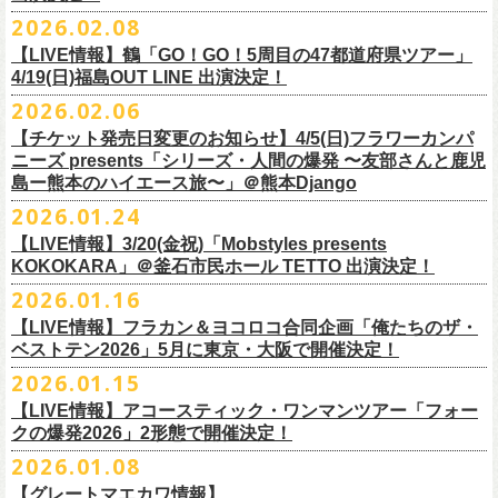
チケット料金：
・宮崎朝子（SHISHAMO）
お肉をたっぷり味わいながら、生の音楽に酔いしれる「ニクオン」
。今
トにて”皆勤風呂ントアクト”として皆さんをお迎えします。
フラカンの出演は6月20日(土)になります。
一般チケット発売日：5月23日(土) 10:00
2026.02.08
日時：2026年4月30日(木) 開場18:15／開園19:00
一般チケット発売日：3月28日(土)
前売 ¥5,500(税込/ドリンク代別）
・山田将司＆菅波栄純（THE BACK HORN）
2026年5月に奈良と岐阜で開催、SCOOBIE DOを迎えお届けするフラワ
【公演詳細】
年もお楽しみください！
どうぞお楽しみに♨️
どうぞお楽しみに！
問い合わせ：JAILHOUSE(052)936-6041 /
https://www.jailhouse.jp/live/
会場：恵比寿
LIQUIDROOM
U-22割 ￥4,500(税込/ドリンク代別/身分証持参必須（コピー不可/公演当
【LIVE情報】鶴「GO！GO！5周目の47都道府県ツアー」
ーカンパニーズが不定期で行なっている２マンライブ企画「シリーズ・
公演タイトル：第11回！ 僕たち、プロ野球大好きミュージシャンです！
オフィシャルホームページ：
https://www.
nikuon.com/top
dragondeluxe2026/
チケット料金：前売り¥5,700(税込/整理番号付/ドリンク代別途要) *記念バ
◎「フォークの爆発2026 ミニマル巡業 〜うたとギターとコーラスと〜」
日提示できない場合は一般価格チケットとの差額分をお支払いいただき
4/19(日)福島OUT LINE 出演決定！
「ホフディラン 春のベースまつり」に今年もグレートマエカワの出演が
人間の爆発」の一般チケット発売が3/8(日)10:00よりスタート！
日時・会場：3月17日（火）新宿ロフトプラスワン
お問い合わせ：ニクオン実行委員会 info＠
nikuon.com
◎「OTODAMA’26」
◎『
YATSUI FESTIVAL! 2026
』
ッヂ付
6/28(日) 札幌musica hall cafe 開場15:30/開演16:00 問：浮雲社中
ます)
決定！
ますます充実のライブを展開している両者によるガチンコ対バン、熱す
2026.02.06
（http://www.loft-prj.co.jp/PLUSONE/）
日時：5月4日(月祝)、5日(火祝) 開場10:00 / 開演11:00
日程：
2026
年
6
月
20
日（土）、
6
月
21
日（日） ※フラワーカンパニーズ
＊フラワーカンパニーズファンクラブ「ヤングフラワーズ」優先販売を
鶴「GO！GO！5周目の47都道府県ツアー」4/19(日)福島OUT LINE 公演
一般チケット発売日：2026年3月15日(日)10:00
チケット料金：4,800円（税込/整理番号付/ドリンク代別）
※１人１枚※未就学児入場不可/小学生以上チケット必要
ぎるステージになること必至！
開場／開演： 18:15／19:00
＊フラワーカンパニーズの出演は5月5日(火祝)のみ
の出演は6/20(土)のみ
【チケット発売日変更のお知らせ】4/5(日)フラワーカンパ
予定しています。次号会報誌にご案内を同
封します
にフラワーカンパニーズの出演が決定！
プレイガイド：
※高校生以下は当日¥2,000キャッシュバック（
当日年齢を証明できるも
一般チケット発売日：2026年6月6日(土)
◎「ホフディラン 春のベースまつり2026」
どうぞお見逃しなく〜
出演ミュージシャン： ※五十音順
会場：大阪・泉大津フェニックス
開場
ニーズ presents「シリーズ・人間の爆発 〜友部さんと鹿児
/
開演（両日）：
11:30
チケットぴあ
の（学生証、保険証など）
のご提示が必要となります）
＊ライブハウス会場限定店頭先行：4/4(土) 12:00〜19:00
日時：2026年5月20日(水) OPEN 18:30 / START 19:00
イノウエアツシ（ニューロティカ／横浜DeNAベイスターズ）、ウエノコ
島ー熊本のハイエース旅〜」＠熊本Django
その他詳細→
https://shimizuonsen.com/otodama/26/
会場
: Spotify O-EAST / Spotify O-WEST / Spotify O-nest 5F / Spotify O-
◎鶴「GO！GO！5周目の47都道府県ツアー」
イープラス
一般チケット発売日：3月28日(土)10:00
・クラブカウンターアクション宮古店頭
会場：新代田FEVER
ウジ（the HIATUS、Radio
nest 6F / Spotify O-Crest
2026.01.24
日時：2026年4月19日(日) 開場15:30 / 開演16:00
ローソンチケット
〒027-0083 岩手県宮古市大通２丁目６－１１
出演：ホフディラン
◎フラワーカンパニーズpresents『シリーズ・
人間の爆発』
Caroline／広島東洋カープ）、オカモト”MOBY”タクヤ (SCOOBIE DO ／
duo MUSIC EXCHANGE /
clubasia / LOFT9 shibuya / WOMBLIVE /
会場：福島OUT LINE
ネクストロード 03-5114-7444（平日14:00〜18:00）
プレイガイドなど詳細はライブページにてご確認くださ
【LIVE情報】3/20(金祝)「Mobstyles presents
6月から開催するフラワーカンパニーズのアコースティック企画の新たな
*
注意事項
ゲストベーシスト：ウエノコウジ（the HIATUS / Radio Caroline)、グレ
MLB解説者)、グレート
shibuya 7thFLOOR
出演：鶴、フラワーカンパニーズ
KOKOKARA」＠釜石市民ホール TETTO 出演決定！
い
https://flowercompanyz.com/live/
試みとなる歌とアコースティックギター一本とコーラスと小
物の楽器な
東北地方在住者のみの先着販売となります
ートマエカワ (フラワーカンパニーズ
) 、junko（打首獄門同好会）、and
・5月30日(土) 開場 16:30 / 開演 17:00
マエカワ（フラワーカンパニーズ／中日ドラゴンズ）、樋口豊
主催
:
やついいちろう
チケット料金：¥4800(税込/オールスタンディング/ドリンク代別途要)
どで構成するライヴ「フォークの爆発2026 ミニマル巡業 〜うたとギター
2026.01.16
１人１枚のみ購入可能
more,,,
会場：奈良NEVER LAND
（BUCK∞TICK／阪神タイガース）
他出演者、チケットなど詳細：以下よりご確認ください
一般チケット発売日：2月21日(土)
とコーラスと〜」の一般チケット発売が3/8(日)10:00よりスタート！
住所記載の身分証確認持参の上、
それぞれのライブハウス店頭にて販売
来場チケット：前売り：¥5,300+1drink 当日：¥5,800+1drink
出演：フラワーカンパニーズ/SCOOBIE DO
【LIVE情報】フラカン＆ヨコロコ合同企画「俺たちのザ・
司会：金光裕史（音楽と人編集部／阪神タイガース）
◎「モンキーTシャツ」
【YATSUI FESTIVAL! 2026 WEB INFORMATION】
問い合わせ：GIPお問合せフォーム→
https://www.gip-web.co.jp/t/info
します
配信チケット：前売り配信視聴券：¥3,000
ベストテン2026」5月に東京・大阪で開催決定！
チケット料金：前売り¥5.200(税込/D別/整理番号付)
6月から開催するフラワーカンパニーズのアコースティック企画の新たな
料金：前売￥4,000 ※税込／要1オーダー（500円以上）
価格：￥3,700(税込)
オフィシャルサイト：
https://yatsui-fes.com
◎「フォークの爆発2026 ミニマル巡業 〜うたとギターとコーラスと〜」
購入は現金のみとなります
当日・アーカイブ配信視聴券：¥3,500
一般チケット発売日：2026年3月8日(日)
試みとなる歌とアコースティックギター一本とコーラスと小
物の楽器な
チケット発売日：2月28日（土）11時〜
2026.01.15
ボディ：ビッグシルエット
オフィシャルX：
https://x.com/YATSUIFES
＊ミニマル巡業とは『
新たな試みとして歌とアコースティックギター一
転売は固く禁止とさせていただきます
＊お得な来場＆配信チケット：前売り：¥7,000+1drink
プレイガイド：
どで構成するライヴ「フォークの爆発2026 ミニマル巡業 〜うたとギター
※購入枚数制限あり／お一人様2枚まで
カラー：ホワイト、アシッドブルー
オフィシャルFacebook：
https://www.facebook.com/YATSUIFES
【LIVE情報】アコースティック・ワンマンツアー「フォー
本とコーラスと小
物の楽器などで構成するライヴ』です
公演当日も身分証を確認させて頂きます（U-22割も同様）
チケット発売：
イープラス
とコーラスと〜」に札幌公演の追加が決定！
※チケットの整理番号順での入場となります。
素材 ： 綿100％
オフィシャルInstagram ：
https://www.instagram.com/yatsuifes/
クの爆発2026」2形態で開催決定！
6/8(月)京都・紫明会館 18:30/19:00 問：SOLE CAFE
当日11:30〜整列開始いたします
ホフディランオフィシャルFC先行(抽選)：3/19(木)
12:00-3/22(日) 23:59
チケットぴあ
販売URL
サイズ：S / M / L / XL
2026.01.08
6/10(水)広島・東広島 西条公会堂 18:30/19:00 問：キャンディープロモ
近隣のご迷惑になるためそれ以前のお並びは禁止とさせていただき
ます
一般発売その他情報は
ローソンチケット Ｌコード：56253
◎「フォークの爆発2026 ミニマル巡業 〜うたとギターとコーラスと〜」
https://eplus.jp/sf/detail/4487570001-P0030001
＜製品サイズ＞
YATSUI FESTIVAL! 2026お問合せ：Spotify O-EAST：03-5458-4681
ーション広島
その他詳細：
https://www.gip-web.co.jp/schedule/detail/8491#13568
特設サイトにて→
https://hoff.jp/e/
bs26/
【グレートマエカワ情報】
問い合わせ：奈良NEVER LAND
http://nara-neverland.
com/pc/info.html
＊ミニマル巡業とは『
新たな試みとして歌とアコースティックギター一