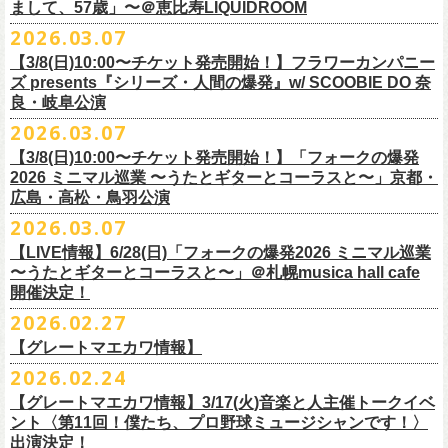
フラワーカンパニーズ presents「DRAGON DELUXE 2026」開催決定！
まして、57歳」〜＠恵比寿LIQUIDROOM
＊ライブハウス会場限定店頭先行：4/4(土) 12:00〜19:00
のみ
チケット料金：前売 ¥4,500(税込/ドリンク代別）
7月8月に開催するフラワーカンパニーズのアコースティック企画「フォ
・石巻 BLUE RESISTANCE店頭
2026.03.07
会場：国営みちのく杜の湖畔公園 北地区 エコキャンプみちのく
一般チケット発売日：4/25(土) 10:00
「DRAGON DELUXE」は、“名古屋のロックシーン活性化”、“
デビューか
ークの爆発2026 〜座って演奏するスタイルです〜」の一般チケット発売
〒986-0824 宮城県石巻市立町１丁目１－２－１
７
HP：
https://arabaki.com/
▼OFFICIAL HP先行
【3/8(日)10:00〜チケット発売開始！】フラワーカンパニー
5月23日(土)、24日(日)＠東京・錦糸公園で行われる「ニクオン2026」に
ら応援してくれている名古屋の皆さんへの恩返し”、“
名古屋への郷土愛”の
が3/28(土)10:00よりスタート！
*注意事項
【受付期間】4/4(土) 10:00 ～ 4/12(日) 23:59
ズ presents『シリーズ・人間の爆発』w/ SCOOBIE DO 奈
フラワーカンパニーズの出演が決定！
3つをテーマに掲げ、2012年より地元・
名古屋で開催しているフラワーカ
また、先日追加発表いたしました「フォークの爆発2026 ミニマル巡業 〜
東北地方在住者のみの先着販売となります
[GTR祭’26 SPECIAL BAND]
【当落・入金期間】4/15(水) 13:00 ～ 4/19(日) 21:00
良・岐阜公演
フラカンの出演はいずれか1日となります。
ンパニーズの主催イベント。
うたとギターとコーラスと〜」6/28(日)＠札幌musica hall cafeのチケット
１人１枚のみ購入可能
＊The Birthday (クハラカズユキ, ヒライハルキ, フジイケンジ)
【受付URL】
https://eplus.jp/g-freakfactory/
2026.03.07
THE BOYS&GIRLS 15th ANNIVERSARY TOUR《GO AHEAD 2026》に
も同じく3/28(土)10:00よりスタート！
住所記載の身分証確認持参の上、
それぞれのライブハウス店頭にて販売
＊ Paledusk
————————————————
フラワーカンパニーズの出演が決定！
◎「ニクオン2026」
【3/8(日)10:00〜チケット発売開始！】「フォークの爆発
15回目となる今年は初のアコースティックセットスタイル”
フォークの爆
します
・Kyeboad：高野勲
○枚数制限：お一人様2枚まで
7月23日(木)＠八王子RIPS にて、15周年お祝いさせていただきます！
日時：2026年5月23日(土)、24日(日) 11:00〜19:00 ※フラワーカンパ
2026 ミニマル巡業 〜うたとギターとコーラスと〜」京都・
発編”で開催！
購入は現金のみとなります
[GUEST GUITAR ＆ VOCALS]
○3歳以上のお客様はチケットが必要。「3歳未満のお子様」は保護者と一
ニーズの出演はいずれか1日
広島・高松・鳥羽公演
ゲストにお招きするのは、YO-KING、そしてヒグチアイ！
◎「フォークの爆発2026 〜座って演奏するスタイルです〜」
転売は固く禁止とさせていただきます
・うつみようこ
緒の場合は保護者1名につき1名まで入場無料。（保護者1名、「3歳未満
◎THE BOYS&GIRLS 15th ANNIVERSARY TOUR《GO AHEAD 2026》
会場：錦糸公園（東京都墨田区錦糸4-15-1）
2026.03.07
素敵な弾き語りをしてくださるお二人と共に、
贅沢な1日をお届けしま
7/4(土)岡山・倉敷新渓園敬倹堂 16:30/17:00 問：キャンディープロモ
公演当日も身分証を確認させて頂きます（U-22割も同様）
・菅原卓郎(9mm Parabellum Bullet)
のお子様」2名の場合は入場不可。）
日時：2026年7月23日(木) OPEN 18:30 / START 19:00
出演：フラワーカンパニーズ、勝手にしやがれ、馬場俊英、
松室政哉、
す。
ーション岡山
当日11:30〜整列開始いたします
【LIVE情報】6/28(日)「フォークの爆発2026 ミニマル巡業
・曽我部恵一
○今回のイベントに関しては、電子チケットまたは紙チケットとさせて頂
会場：八王子RIPS
ジャンクフジヤマ、THESE THREE WORDS、Ally CARAVAN、the
7/5(日)兵庫・神戸クラブ月世界 15:30/16:00 問：清水音泉
〜うたとギターとコーラスと〜」＠札幌musica hall cafe
近隣のご迷惑になるためそれ以前のお並びは禁止とさせていただき
ます
・竹安堅一(フラワーカンパニーズ)
きます。
出演：THE BOYS&GIRLS、フラワーカンパニーズ
Tiger、island etc.、BOΦGY 他
◎フラワーカンパニーズ presents 「DRAGON DELUXE 2026 〜フォーク
開催決定！
7/11(土)岐阜・郡上八幡Club Layla 16:30/17:00 問：クラブレイラ
その他詳細：
https://www.gip-web.co.jp/schedule/detail/8491#13568
・TAKUMA(10-FEET)
————————————————
チケット料金：5,000円/10代割：¥4,000 （税込/ドリンク代別)
入場/観覧：無料/オールスタンディング
の爆発編〜」
7/19(日)東京・有楽町I’M A SHOW 15:15/16:00 問：ネクストロード
問い合わせ：
2026.02.27
G.I.P.
https://www.gip-web.co.jp/t/info
・Duran
問い合わせ：
https://info.diskgarage.com/
その他詳細：
https://www.theboysandgirls.net/goahead26
アクセス：JR総武線「錦糸町駅」北口より徒歩3分、
東京メトロ半蔵門線
日時：2026年8月30日(日) 開場16:30 開演17:00
4/30(木)鈴木圭介57歳の誕生日に恵比寿
LIQUIDROOMNにてワンマンライ
8/1(土)福岡・門司BRICK HALL 16:30/17:00 問：ブリックホール
・TOSHI-LOW (OAU/BRAHMAN/the LOW-ATUS)
【グレートマエカワ情報】
「錦糸町駅」4番出口すぐ
会場：愛知＠名古屋 DIAMOND HALL
ブ、本日より一般チケットの発売がスタート！
8/2(日)福岡・門司BRICK HALL 15:30/16:00 問：ブリックホール
＊宮古公演
&KOHKI(OAU/BRAHMAN)
肉ハジケテ、音シタタル。 フードフェスと音楽フェスのコラボイベント
2026.02.24
出演：フラワーカンパニーズ（*アコースティックSET）、
YO-KING、ヒ
チケット料金：5,500円（税込/整理番号付/ドリンク代別）
日時：2026年7月26日(日) 開場 17:30 / 開演 18:00
・布袋寅泰
「ニクオン2026」
今年も開催！
5/4(月祝)5/5(火祝)＠大阪・泉大津フェニックスで開催される
グチアイ
【グレートマエカワ情報】3/17(火)音楽と人主催トークイベ
※7/4＠倉敷はドリンク代なし、7/19＠東京は全席指定
会場：岩手・カウンターアクション宮古
・ホリエアツシ(ストレイテナー)
墨田区を中心とした人気飲食店約20店舗が自慢の肉料理を披露。
ステー
「OTODAMA’26」にフラワーカンパニーズの出演が決定！
6月20日(土)、21日(日)に渋谷のライブハウスで開催される『YATSUI
チケット料金：前売 ¥5,500（税込/椅子席/整理番号付/ドリンク代別途
ント〈第11回！僕たち、プロ野球ミュージシャンです！〉
◎フラワーカンパニーズ・ワンマンライヴ
※高校生以下は当日¥2,000キャッシュバック（
当日年齢を証明できるも
出演：サンボマスター、フラワーカンパニーズ
・松尾レミ(GLIM SPANKY)
ジでは今年も極上のライブをお届け。
フラワーカンパニーズは5月5日(火祝)、10:00開場後の朝イチ！源泉テン
FESTIVAL! 2025』にフラワーカンパニーズの出演が決定！
出演決定！
要）
〜鈴木圭介誕生日「初めまして、57歳」〜
の（学生証、保険証など）
のご提示が必要となります）