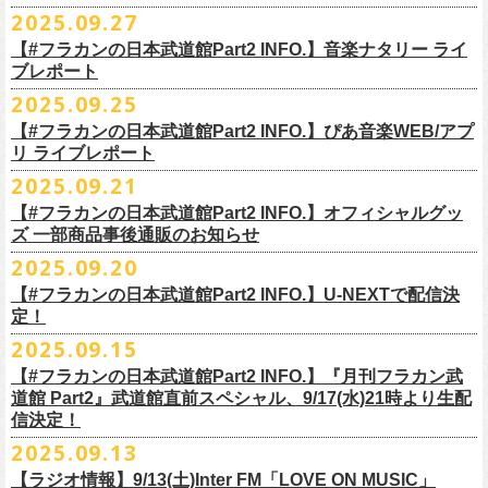
◎ワンマンツアー「フラカンのチョイナチョイナ’25/’26」 ポスター
◎「ゾロ目だョ全員集合!〜フラカン33年、野音99年〜」
2022.9.23 日比
＊＊＊＊＊＊
長州小力
2025.09.27
主催：音楽と人編集部
https://ongakutohito.com/
樋口豊さん59歳の誕生日2日前の開催となる今企画、
会場：新代田LIVE HOUSE FEVER
価格：900円(税込) *送料別
谷野外大音楽堂
まーな
出演は、トークイベントでお馴染みの〈プロ野球大好きミュージシャ
一般チケット発売日：前売 ￥5,500（税込／D代別）※お土産ステッカー
【#フラカンの日本武道館Part2 INFO.】音楽ナタリー ライ
＊サイズ：B2（515mm×728mm）
年末恒例FM802主催のロック大忘年会「FM802 ROCK FESTIVAL RADIO
ン〉たちを中心としたスペシャルバンド（グレートマエカワが参加）、
ブレポート
付き
＊販売期間：2025年10月30日(木)9:00 〜 ※在庫が無くなり次第終了
③12/4(木)配信開始予定
10月25日＠熊本Djangoを皮切りに30箇所31公演を回る全国ワンマンツア
CRAZY 2025」最終日12/29(月)、怒髪天がハウスバンドとなり、一夜限り
2月7日（土）
POLYSICS、そしてフラワーカンパニーズ。
※保護者同伴に限り高校生以下入場可能、当日￥2,
000キャッシュバック
＊2025年11月上旬〜発送予定
2025.09.25
◎ フラワーカンパニーズ「神さまツアー」～年末恒例磔磔2デイズ～ 1
ー「フラカンのチョイナチョイナ’25/’26」の2026年1月〜３月公演分
のスペシャルセッション企画「
FM802＆怒髪天 presents レディクレ歌合
■9月27日(土)公開 音楽ナタリー
◆音楽◆
（当日年齢を証明できるもの（学生証、
保険証等）のご提示が必要）
＊発送方法：宅急便
日目 2023.12.13 京都磔磔
（2/21＠大分公演を除く）
の一般チケットが10月18日(土)より発売スター
【#フラカンの日本武道館Part2 INFO.】ぴあ音楽WEB/アプ
戦」を開催。
＊9/20(土)「フラカンの日本武道館 Part2 〜超・今が旬〜」ライブレポー
矢井田瞳
前売りチケットなど本公演の詳細は、『音楽と人』のWebサイト
チケット発売日：11月15日(土)
リ ライブレポート
◎ フラワーカンパニーズ「神さまツアー」～年末恒例磔磔2デイズ～ 2
ト！
このスペシャルステージに、グレートマエカワがサポートメンバーとし
ト掲載
ホフディランカルテット
（
https://ongakutohito.com/
）にて、10月下旬ごろにお知らせされます。
問い合わせ：LIVE HOUSE FEVER TEL：03-6304-7899
☆ニワトリ堂 ＞
https://flowercompanyzinc.stores.jp/
日目 2023.12.14 京都磔磔
これにて全公演分のチケットが発売となります。
て参加することが決定しました！
2025.09.21
インナージャーニー
http://www.fever-popo.com/
■9月25日(木)公開 ぴあ音楽WEB/アプリ
9/20(土)開催の日本武道館公演を経て、さらに勢いを増してまわるフラカ
｢フラワーカンパニーズ、10年ぶり2度目の日本武道館ワンマンで示した
ポニーテールリボンズ
【#フラカンの日本武道館Part2 INFO.】オフィシャルグッ
どうぞお楽しみに！
＊9/20(土)「フラカンの日本武道館 Part2 〜超・今が旬〜」ライブレポー
■U-NEXT問い合わせ：
https://help.
unext.jp/info-video/detail/
info403b
ンの全国ツアー、
どうぞお楽しみに！
◎「FM802 ROCK FESTIVAL RADIO CRAZY 2025」
転がり続ける“バンドの未来”｣
仮面女子
ズ 一部商品事後通販のお知らせ
＊ファンクラブ優先チケット販売のご案内はファンクラブよりご登録ア
ト掲載
日程：2025年12月29日(月)
https://natalie.mu/music/news/641285
ex.KNU
◎音楽と人＆僕たちプロ野球大好きミュージシャンpresents「神田ナイト
2025.09.20
ドレスにメールでご案内しております
＊大分公演の身、諸事情により10/25(土）からの発売に変更になりました
会場：インテックス大阪
カーニバル」〜樋口豊59th BIRTHDAY LIVE〜
「今のフラカン」の圧倒的な底力 2度目の日本武道館、最高のお祭り騒
【#フラカンの日本武道館Part2 INFO.】U-NEXTで配信決
＊「
FM802＆怒髪天 presents レディクレ歌合戦」
◆お笑いステージ◆
◎「みんなの祭り X’mas SPECIAL」
日時：:2026年1月22日（木）開場/開演: 18:00/19:00（予定）
ぎ【ライブレポート】
定！
◎フラワーカンパニーズ ワンマンツアー「フラカンのチョイナチョイ
[出演]怒髪天 and more!!!!
レイザーラモン
日時：2025年12月23日(火) 開場 17:15 開演 18:00
会場：KANDA SQUARE HALL
https://lp.p.pia.jp/article/news/438272/index.html
2025.09.15
ナ’25/’26」
[Support Member]
ジョイマン
会場：名古屋DIAMOND HALL
出演：樋口豊スペシャルセッション（メンバー：樋口豊、イノウエアツ
2025年
Ba:グレートマエカワ（フラワーカンパニーズ）
【#フラカンの日本武道館Part2 INFO.】『月刊フラカン武
囲碁将棋
出演：
シ、ウエノコウジ、グレートマエカワ、MOBY and more…）
10月25日(土) 熊本Django 16:30/17:00
Key:奥野真哉(ソウル・フラワー・ユニオン)
道館 Part2』武道館直前スペシャル、9/17(水)21時より生配
nobodyKnows＋
フラワーカンパニーズ
10月26日(日) 長崎ホンダ楽器 15:30/16:00
※タイムテーブル、他出演者（ゲストボーカル）など詳細は後日発表と
信決定！
2月8日（日）
中村耕一 (ex. JAYWALK）
POLYSICS
11月3日(月・祝) 渋谷duo MUSIC EXCHANGE 15:15/16:00
なります
2025.09.13
◆音楽◆
OSAKA ROOTS
主催・企画／（株）音楽と人
11月8日(土) 徳島club GRINDHOUSE 16:30/17:00
フラワーカンパニーズ
ET-KING
制作／com agent
【ラジオ情報】9/13(土)Inter FM「LOVE ON MUSIC」
11月9日(日) 米子AZTiC laughs 15:30/16:00