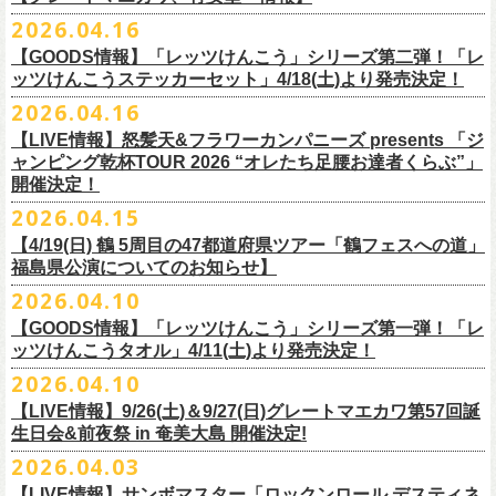
ー」の歌詞をデザインした「モンキーTシャツ」！
い。
証明できるもの（学生証、保険証など）
のご提示が必要となります）
チケット料金：全席指定¥3,500（税込） *未就学児童入場不可
hot.ne.jp/
☆オフィシャル先行☆
一般発売に先がけ、5/22(金)よりオフィシャル先行受付がスタート！
2026.04.16
≪受信可能ドメイン≫
l-tike.com
/
ent.
lawson.co.jp
一般チケット発売日：8月29日(土)
うつみようこ＆Yokoloco Band LIVE情報
チケット発売日：5月30日(土)10:00
5月15日(金)18:00 〜 5月24日(日)23:59
どうぞお見逃しなく！
4/30(木)恵比寿リキッドルーム公演より販売開始いたします！
＜お問合せ＞ローソンチケットインフォメーション
https:
//l-
【GOODS情報】「レッツけんこう」シリーズ第二弾！「レ
[オクノシンヤ(key)クハラカズユキ(ds)グレートマエカワ(b)竹安堅一(g)う
プレイガイド：チケットぴあ
https://t.pia.jp/
https://w.pia.jp/s/hosomichi26ofs/
tike.com/contact/
ッツけんこうステッカーセット」4/18(土)より発売決定！
つみようこ (vo.g)]
お問い合わせ：ell.SIZE 052-211-3997
＊本公演のチケットはチケット不正転売禁止法の対象となる「特定興行
◎「monobright TAIBAN Series 2026 〜SECOND PRIMAL〜」
2026.04.16
Electric Lady Landホームページ ＞
https://www.ell.co.jp/
入場券」となります
「レッツけんこう」シリーズ第二弾！ステッカーセットの発売が決定！
日時：2026年10月16日(金) 開場18:00/開演19:00
・6月5日(金) ＠名古屋TOKUZO
※本イベントはトークイベントです。当日はライブパフォーマンスはご
【LIVE情報】怒髪天&フラワーカンパニーズ presents 「ジ
4/18(土)SaToMansion 10th anniversary festival【南部事変 2026】公演よ
会場：恵⽐寿LIQUIDROOM
*ワンマン
ざいません。
ャンピング乾杯TOUR 2026 “オレたち足腰お達者くらぶ”」
◎「ロックのほそ道2026 〜15th Anniversary Special〜」
り販売開始いたします！
出演：モノブライト / フラワーカンパニーズ
18:30open 19:30start
開催決定！
「フォークの爆発2026 ミニマル巡業 〜うたとギターとコーラスと〜」
日時：2026年8月29日(土) 16:00 / 17:00
チケット料金：前売5,500円(税込/ドリンク代別/整理番号付)
京都のアイドルグループ・きのホ。の主催企画「THE 京月観」7/7(火)＠
予約￥5,000 当日￥5,500
編、長野での開催が決定！
2026.04.15
会場：ゼビオアリーナ仙台
一般チケット発売日：7月11日(土)
京都磔磔にフラワーカンパニーズの出演が決定！
https://www.tokuzo.com/2026Jun/20260605
出演：阿部真央 / クリープハイプ / Spitz / フラワーカンパニーズ（五十
2020年開催した「フラカンの横浜アリーナ」から続く＜フラカンの横浜
問い合わせ：ディスクガレージ https://info.diskgarage.com
【4/19(日) 鶴 5周⽬の47都道府県ツアー「鶴フェスへの道」
◎「フォークの爆発2026 ミニマル巡業 〜うたとギターとコーラスと〜」
音順）
ストーリー＞シリーズ、
福島県公演についてのお知らせ】
本日5月13日20:00から、チケットの先行抽選予約の受付もスタート！
◎「着ぐるみラッコのマグカップ」
・6月5日(土) ＠名古屋TOKUZO
※ミニマル巡業とは『
新たな試みとして歌とアコースティックギター一
料金：アリーナスタンディング￥10,000(税込・ブロック指定・入場整理
今年も8月23日(日)F.A.D YOKOHAMAにて開催決定！
＊オフィシャル先行受付＊
どうぞお見逃しなく！！
価格：￥2,000(税込）
2026.04.10
*ゲストあり：EDDIE（the 原爆オナニーズ）森田裕(バレーボールズ)
本とコーラスと小
今週末に出演を予定しておりました
物の楽器などで構成するライヴ』です
番号付)、スタンド指定席：￥10,000(税込)、車椅子席：￥11,000(税込)
期間：2026年5⽉22⽇(⾦) 18:00〜2026年5⽉31⽇(⽇) 23:59
カラー：グリーン , ホワイト
【GOODS情報】「レッツけんこう」シリーズ第一弾！「レ
17:00open 18:00start
日時：7/14(火) 開場18 : 30/開演19 : 00
お問い合わせ：ノースロードミュージック TEL 022-256-1000（営業時
◎「横浜ストーリー2026」
受付URL：
https://l-tike.com/monobright/
◎きのホ。presents「THE 京月観」vol.4
素材 ： ポリプロピレン
ッツけんこうタオル」4/11(土)より発売決定！
予約￥5,000 当日￥5,500
会場：
■2026年4月19日（日） 鶴 5周⽬の47都道府県ツアー「鶴フェスへの道」
長野
BAR THREE
間 平日11:00〜16:00）
日時：8月23日(日)Open 15:30 / Start 16:00
日時：2026年7月7日(火) 18:00 OPEN/18:30 START
サイズ：直径 約82mm × 高さ 約92mm
https://www.tokuzo.com/2026Jun/20260606
2026.04.10
チケット料金：4,800円（税込/整理番号付/ドリンク代別） ※高校生以下
福島県公演
HP:
https://rocknohosomichi.com
会場：神奈川・F.A.D
YOKOHAMA
会場：京都磔磔
容量／約340ml
お待たせしました、「レッツけんこう」シリーズの発売が決定！
は当日¥2,000キャッシュバック（
会場：福島県・OUTLINE 出演：鶴 / フラワーカンパニーズ
当日年齢を証明できるもの（学生証、
Instagram:
https://www.instagram.com/hosomichiofrock/
チケット料金：前売￥5,200（税込/整理番号付/
ドリンク代別）
【LIVE情報】9/26(土)＆9/27(日)グレートマエカワ第57回誕
出演：フラワーカンパニーズ / きのホ。
本体重量／約92g
第一弾として、「レッツけんこうタオル」が完成！
・6月7日(日)「Rainbow Hill 2026」」＠大阪 服部緑地・野外音楽堂
保険証など）
のご提示が必要となります）
X:
https://x.com/hosomichiofrock
生日会&前夜祭 in 奄美大島 開催決定!
※高校生以下は当日￥2,000キャッシュバック （当日年齢を証明できるも
チケット料金：¥4,800 (ドリンク代別途)
耐熱温度：140℃
4/11(土)「フラカンと行くザ50回転ズの故郷巡りツアー！」＠出雲アポロ
*イベント出演
一般チケット発売日：5月23日(土)
につきまして、鶴のオフィシャルサイトでお知らせがありましたとお
の(学生証、保険証など)
のご提示が必要となります）
2026.04.03
＊チケット先行抽選受付： 5/13(水)20:00~ 5/26(M火)23:59
耐冷温度：-40℃
公演より販売開始いたします！
開場/開演11:00 – 終演18:30予定
問い合わせ：長野CLUB JUNK BOX
り、延期となりました。
一般発売日:6月27日(土)
https://w.pia.jp/t/kinopo-
thekyogetsukan/
※ やわらかい乳白色と独特の透け感のあるマグカップです。
【LIVE情報】サンボマスター「ロックンロール デスティネ