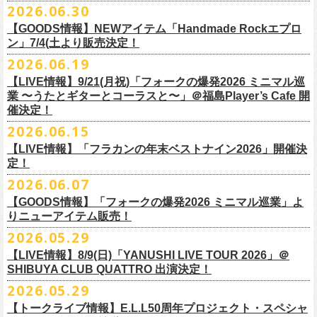
その他詳細：OFFICIAL SITE：
https://www.ishigaki-fes.jp/
2026.06.30
水音泉
☆最速先行受付スタート！
カラー：レッド , ブルー
済チケット
をお持ちの方はそのまま使用可能となります。
2026年
9月2日〜6日に開催される
スマイリー
原島さんのイベント
湯仲間販売所
https://eplus.jp/sf/detail/4579890001-P0030001P0030002?
【GOODS情報】NEWアイテム「Handmade Rockエプロ
素材：綿 100％
「SMILEY’S CONNECTION スマイリー原島 BIRTHDAY FESTIVAL
#いしがき2026
チケットぴあ
ン」7/4(土より販売決定！
P6=001&P1=0402&P59=1&block=true
サイズ：28 × 28 cm
6days ～ ハメチ a-GOGO CARNIVAL!!～」出演決定！
【チケットぴあにてご購入のお客様】
#いしがきミュージックフェスティバル
イープラス
その他詳細：イベントオフィシャルサイト
https://shelter35th.com/
生地：8重ガーゼふきん
2026.06.19
フラワーカンパニーズは
＜
day
２下北沢
CLUB Que
編＞
9月3日(木)下北沢
払戻方法は、
チケットの受取方法や支払方法などにより異なります。
7/4(土)「フォークの爆発2026 〜座って演奏するスタイルです〜」＠倉敷
ローチケ
問い合わせ：HOTSTUFF 050-5211-6077(平日12:00-18:00)
CLUB Queに出演致します。
下記 URL よりどの払戻方法になるのか確認してください。
【LIVE情報】9/21(月祝)「フォークの爆発2026 ミニマル巡
新渓園敬倹堂より、グッズにNEWアイテムが登場！
業 〜うたとギターとコーラスと〜」＠福島Player’s Cafe 開
http://t.pia.jp/guide/refund.
jsp
新たな企画「Handmade Rock」シリーズ第一弾として、初アイテム、エ
・11/1(日)名古屋クラブクアトロ OPEN 15:15 START 16:00 問：
催決定！
<お問合せ> チケットぴあ
http://t.pia.jp/help/
index.jsp
プロンを販売いたします！
JAIL HOUSE
2026.06.15
お料理の時だけでなく、お掃除やDIY作業の時など、いろんなシチュエー
チケットぴあ
【イープラスにてご購入のお客様】
ションでご利用いただけるおすすめアイテムです。
イープラス
【LIVE情報】「フラカンの年末ベストナイン2026」開催決
12/2(水)恵比寿LIQUIDROOMで開催される奥野
真哉さんの祝・還暦イベン
9/22(火祝)富山駅周辺5会場で開催されるサーキットフェス「back on live
払戻方法は、チケットの受取方法や支払方法により異なります。
ぜひチェックしてくださいね！
定！
ローチケ
トにフラワーカンパニーズの出演が決定！
FES 2026 能登半島災害復興支援」にフラワーカンパニーズの出演が決
詳細は下記の払戻方法チャートをご確認ください。
2026.06.07
グレートマエカワ、竹安堅一が参加するうつみようこ＆Yokoloco Bandも
定！
＜公演変更／延期 払戻方法確認チャート＞
＜全公演共通＞
【GOODS情報】「フォークの爆発2026 ミニマル巡業」よ
ハウスバンドとして参加いたします。
チケット完売となっておりました7/11(土)開催「
フォークの爆発2026 〜
出演する会場など詳細は後日発表となります。
払戻方法確認チャート
http://eplus.jp/
refund2/
チケット料金：前売￥5,700(税込/ドリンク代別途要)
りニューアイテム販売！
みんなで盛大にお祝いしましょう♪
座って演奏するスタイルです〜」岐阜・郡上八幡Club Layla 公演につき
質問に答えながらご自身の状況を確認してください。 適切な払戻方法を
※高校生以下は当日¥2,000キャッシュバック（当日年齢を証明できるも
まして、限定枚数となりますが＜立ち見席＞
2026.05.29
の追加販売を行うことが決
どうぞお楽しみに！
ご覧になれます。
の（学生証、保険証など）のご提示が必要となります）
6/8(月)からスタートする「フォークの爆発2026 ミニマル巡業 〜うたとギ
◎奥野真哉 還暦イベント “〜オクピンの笑って︕笑って︕︕ 60歳〜「君
定しました。
【LIVE情報】8/9(日)「YANUSHI LIVE TOUR 2026」＠
e+Q＆A ページ：
https://eplus.jp/qa/
チケット完売となっておりました7/5(日)開催「フォークの爆発2026 〜座
一般チケット発売日：8月8日(土)
ターとコーラスと〜」にて、ラッコシリーズのニューアイテムの販売が
◎「モンキーTシャツ」
はカンレキさ」”
◎「back on live FES」
SHIBUYA CLUB QUATTRO 出演決定！
って演奏するスタイルです〜」兵庫・神戸クラブ月世界 公演につきまし
決定！
価格：￥3,700(税込)
日時：2026年12月2日(水) 開場18:00 / 開演19:00
◎「フォークの爆発2026 〜座って演奏するスタイルです〜」
日程：2026年9月22日(火祝)
て、限定枚数となりますが＜2F立ち見席＞の追加販売を行うことが決定
2026.05.29
【ローソンチケットでご購入で、紙チケットをご選択のお
さらに、完売御礼となった「レッツけんこうアンブレラチャーム」（ラ
ボディ：ビッグシルエット
会場：恵比寿 LIQUIDROOM
7/11(土)岐阜・郡上八幡Club Layla 開場16:30/開演17:00
会場：
しました。
ンダム）がイエローver.で販売再開決定！
客様】
カラー：ホワイト、アシッドブルー、
[NEWカラー！]
サンドベージュ
【トークライブ情報】E.L.L50周年プロジェクト・スペシャ
チケット：
追加チケット＞立ち見席 ￥5,500（税込/ドリンク代別）
・富山MAIRO