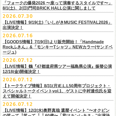
＠F.A.D YOKOHAMA 公演より販売開始致します。
「フォークの爆発2026 〜座って演奏するスタイルです〜」
8/1(土)、2(日)門司BRICK HALL公演に関しまして
こちらのグッズの売上全額を被災地復興など様々な支援を必要とされて
2026.07.30
令和8年熊本地震で被災された皆様には心よりお見舞い申し上げます
いる場所に寄付させていただきます。
【LIVE情報】9/19(土)「いしがきMUSIC FESTIVAL2026」
一日も早い復興、安全、安心が戻りますことを心よりお祈り申し上げま
支援金の寄付先、金額等につきましては、都度フラワーカンパニーズオ
出演決定！
す
フィシャルサイトにて改めてご報告致します。
2026.07.16
今週末8/1(土)、2(日)門司BRICK HALLにて予定しております「フォーク
皆さまのご安全と心身のご健康、被災地の一日も早い復旧・復興を心よ
【GOODS情報】7/19(日)より販売開始！「Handmade
の爆発2026 〜座って演奏するスタイルです〜」公演に関しまして、
Rockふきん」&「モンキーTシャツ」NEWカラー(サンドベ
りお祈り申し上げます。
本日現在開催させていただく予定です。
ージュ)
2026.07.12
7/19(日)「フォークの爆発2026 〜座って演奏するスタイルです〜」＠有
まだ九州地方では余震が続き、交通機関が麻痺している状況を鑑み、
【LIVE情報】鶴『47都道府県ツアー福島県公演』振替公演
楽町I’M A SHOW 公演より、またまたNEWグッズが登場！
もしチケットをお持ちの方で今回の公演へのご来場が難しい方につきま
12/18(金)開催決定！
エプロンからスタートした新たな企画「Handmade Rock」シリーズ第二
して、
2026.07.12
弾、「Handmade Rockふきん」の販売が決定！
そのまま未使用のチケットをお持ちいただけましたら、
延期となっておりました鶴『47都道府県ツアー福島県公演』の振替公演
そして、絶賛販売中の「モンキーTシャツ」にサンドベージュのボディに
【トークライブ情報】8/31(月)E.L.L50周年プロジェクト・
1年間（2027年8月まで）九州地方で今後発表されるワンマンツアー、ラ
が決定しました。
グリーンのプリントが夏らしいNEWカラーが追加！
スペシャルトークイベントvol.1、ゲストに中村達也氏を迎
イブで有効とさせていただきます。
合わせて、
振替公演にご来場が難しい方へ、
払い戻しのご案内もござい
ぜひチェックしてくださいね！
えて開催決定！
手続きなどは特にありませんが、入場整理番号のみ無効となりますこと
ますので、以下ご確認をお願い致します。
2026.07.12
（入場順最後のご案内となりますこと）、
何卒ご了承いただけますと幸いです。
＜延期日程＞
【LIVE情報】12/2(水)奥野真哉 還暦イベント “〜オクピン
■2026年4月19日（日） 鶴 5周⽬の47都道府県ツアー「鶴フェスへの道」
の笑って︕笑って︕︕ 60歳〜「君はカンレキさ」”出演決