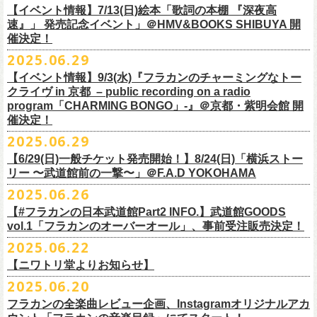
多方 大和川酒造北方風土館 より販売致します！
2.キャンペーン公式ページで、Spotifyの特別プレイリストを作成。
https://www.youtube.com/watch?
v=1EMet2dx9d4
タル配信することが決定！
【イベント情報】7/13(日)絵本「歌詞の本棚 『深夜高
イープラス販売URL（プレオーダー・一般共通）
3.作成したプレイリストを
#フラカンプレイリスト
をつけてXでシェア。
◎「フラカンの日本武道館 Part2 〜超・今が旬〜」オフィ
速』」 発売記念イベント」＠HMV&BOOKS SHIBUYA 開
https://eplus.jp/sf/detail/
4361520001-P0030001
4.フラワーカンパニーズ公式Xのキャンペーンポストをリポストして完了
■vol.6
催決定！
どうぞお楽しみに！
シャルグッズ事前通販ページ
◎「チョイナチョイナトートバッグ」
価格：¥2,000(税込)
です。
ゲスト：TOSHI-LOW（BRAHMAN）
2025.06.29
カラー：ストーンブルー、スモーキーピンク
https://capitalradioone.jp/
SHOP/387158/list.html
https://youtu.be/Z9wrtIqELqE
素材 ： 綿100％ キャンパス
【イベント情報】9/3(水)『フラカンのチャーミングなトー
■受付期間：7/16(水)17:00 ～ 8/24(日)22:59 ＊超早期ご注文特典ステッ
★応募期間
クライヴ in 京都 – public recording on a radio
サイズ：高さ40cm , 袋口幅48cm , 底幅33cm , 奥行(マチ)15cm , ハンド
カー付き：〜7/21(月祝)23:59 まで
2025年7月23日(水)〜2025年8月12日(火) 23:59まで
■vol.7
program「CHARMING BONGO」-』＠京都・紫明会館 開
ル長58cm , 内容量約15L
■発送予定：9月12日前後
※その他詳細はキャンペーン公式ページ記載の応募規約をご確認くださ
ゲスト：Novel Core
催決定！
＊その他詳細は上記通販ページをご確認ください
い
https://www.youtube.com/watch?
v=I8Zw-h9Anxg
2025.06.29
【6/29(日)一般チケット発売開始！】8/24(日)「横浜ストー
リー 〜武道館前の一撃〜」＠F.A.D YOKOHAMA
◎「CHICKEN SKIN RECORDS ガジェットポーチ」
2025.06.26
価格：2000円(税込)
カラー：ブラック、レッド
【#フラカンの日本武道館Part2 INFO.】武道館GOODS
vol.1「フラカンのオーバーオール」、事前受注販売決定！
サイズ：125×97×42ｍｍ
2025.06.22
【ニワトリ堂よりお知らせ】
2度目の日本武道館公演「フラカンの日本武道館 Part2 〜超・今が旬〜」
2025.06.20
の１ヶ月後より、
全国ワンマンツアーの開催が決定！
いつもフラワーカンパニーズのweb shop【ニワトリ堂】をご利用いただ
タイトルは「フラカンのチョイナチョイナ’25/’26」、
10/25(土)熊本
フラカンの全楽曲レビュー企画、Instagramオリジナルアカ
きありがとうございます。
Djangoを皮切りに、
来年2026年3/14(土)仙台darwinまで、
30箇所31公演を