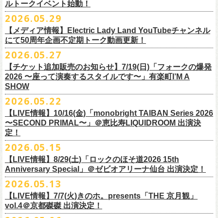
ルトークイベント始動！
素材 ： 綿100％
ローソン、
ミニストップ店舗にて直接払い戻しをさせていただきます。
＜オフィシャル抽選先行＞ 7/13(月)12:00～7/20(月・祝)23:59まで
発売日：7月4日(土)10:00〜
・富山県民小劇場ORBIS
◎「フォークの爆発2026 〜座って演奏するスタイルです〜」
サイズ：S / M / L / XL
ローソンで発券された⽅はローソンへ、
2026.05.29
ミニストップで発券された⽅は
https://
l-tike.com/st1/okuno1202-
1/
プレイガイド：イープラス
https://eplus.jp/sf/detail/
0039320001-
・バール・デ・美富味
7/5(日)兵庫・神戸クラブ月世界 開場15:30/開演16:00
＜製品サイズ＞
ミニストップへお⼿持ちの未使⽤
チケットをお持ちの上、ご来店くださ
他詳細はイベント公式サイトへ →
https://
breast.co.jp/okuno60th/
P0030682P021001?P1=
1221
【メディア情報】Electric Lady Land YouTubeチャンネル
・マリエ6F芝生広場
追加チケット＞2F立ち見席 ￥5,500（税込/ドリンク代別）
S ： 身丈66cm / 身幅55cm / 肩幅52cm / 袖丈21cm
い。実際の払戻⼿
順につきましては、下記URLをご確認ください。
ネクストロード 03-5114-7444（平日14～18時）
https://nextroad-
にて50周年企画不定期トーク動画更新！
・富山駅構内自由通路
＊ステージ上からの眺めになります
M ： 身丈70cm / 身幅58cm / 肩幅55cm / 袖丈23cm
https://l-tike.com/oc/lt/
haraimodoshi/
p.com/
contact/
チケット発売：7月6日 12時～
2026.05.27
＊自由席の方ご入場後、開演10分前のご案内を予定しています
L ： 身丈74cm / 身幅61cm / 肩幅58cm / 袖丈25cm
(注1)チケットの半券がもぎられているものについては、ご返⾦
対応を致
2027年にオープン50周年を迎える名古屋のライブハウスElectric Lady
プレイガイド：e-plus(イープラス)
発売日：7月2日(木)17:00〜
【チケット追加販売のお知らせ】7/19(日)「フォークの爆発
XL ： 身丈78cm / 身幅64cm / 肩幅61cm / 袖丈27cm
しかねます。
Land（通称E.L.L）でぴあ中部×フラワーカンパニーズの合同企画のトー
https://eplus.jp/sf/detail/
4562600001-P0030001
プレイガイド：イープラス
https://eplus.jp/sf/detail/0039320001-
2026 〜座って演奏するスタイルです〜」有楽町I’M A
※上記サイズはあくまでも目安の寸法です
(注2)チケット代以外の外⼿数料(配送⼿数料は除く)の返⾦
については、
クイベントシリーズ、vol.1の開催が8月31日(月)に決定！
フェスHP:
backonlivefes.com
SHOW
P0030685P021001?P1=1221
「フォークの爆発2026 ミニマル巡業 〜うたとギターとコーラスと〜」
「各種⼿数料券」が必要となります。
払い戻しの際に忘れずお持ちくだ
問：清水音泉 06-6357-3666（平日 15:00~18:00）
福島にて開催決定！
2026.05.22
さい。もし各種⼿
数料券を紛失された場合、外⼿数料のご返⾦
は致しか
日本のロック史を彩るさまざまバンドが出演し、ライブハウスシーン黎
info@shimizuonsen.com
ねますので何卒ご了承下さい。
【LIVE情報】10/16(金)「monobright TAIBAN Series 2026
明期ならではの驚きのエピソードから、まるで都市伝説のようなとんで
◎「フォークの爆発
2026
ミニマル巡業 〜うたとギターとコーラスと〜」
〜SECOND PRIMAL〜」＠恵⽐寿LIQUIDROOM 出演決
(注3) 払い戻しには「チケット」が必要です。払い戻し手続きより先に、
も逸話まで、これまでもさまざまな伝説が語られてきたてE.L.L。
※ミニマル巡業とは『
新たな試みとして歌とアコースティックギター一
定！
チケットの発券手続きの上、
再度Loppiにて払戻しお手続きください。
来年2027年にオープン50周年を控えたE.L.Lについて、フラカン鈴木圭介
本とコーラスと小
物の楽器などで構成するライヴ』です
(注4)夜間・早朝(21時～6時頃)は防犯対策として、
レジ内の現⾦が制限さ
2026.05.15
とグレートマエカワがホスト役となり、さまざまなバンドマン、シンガ
日時：
9/21(
月祝
)
開場
15:30/
開演
16:00
れております。その為、夜間・
早朝とその直前・直後の時間帯はつり銭
ー、関係者をゲストに迎えて語り明かすトークセッションを企画。
【LIVE情報】8/29(土)「ロックのほそ道2026 15th
会場：福島
Player
’
s Cafe
2027年にオープン50周年を迎える名古屋のライブハウスElectric Lady
◎
「SMILEY’S CONNECTION スマイリー原島 BIRTHDAY FESTIVAL
が 不⾜する場合がございますので、払い戻しは夜間・
早朝を避けてお⼿
このトークシリーズでは、E.L.L.にこれまで関わってきたミュージシャ
Anniversary Special」＠ゼビオアリーナ仙台 出演決定！
チケット料金：
4,800
円（税込
/
整理番号付
/
ドリンク代別） ※高校生以下
Land（通称E.L.L）でぴあ中部×フラワーカンパニーズの合同企画のトー
6days ～ ハメチ a-GOGO CARNIVAL!!～」
続きいただきますようお願い申し上げます。
ン、関係者、そして当時はファンだった人々とともに、まもなく50年を
2026.05.13
は当日
¥2,000
キャッシュバック（
当日年齢を証明できるもの（学生証、
クイベントシリーズを開始することが決定！
＜
day
２下北沢
CLUB Que
編＞
迎えるライブハウスの、ツワモノたちの記憶を語っていきます。配信や
10月、11月と自身初となるクラブクアトロ・
ワンマンツアーも決まって
保険証など）
のご提示が必要となります）
【LIVE情報】7/7(火)きのホ。presents「THE 京月観」
9
月
3
日
(
木
)
下北沢
CLUB Que
【ローソンチケットでご購入で、電子チケットをご選択の
インタビューでは語れない、ここだけの話もたくさん披露予定。
いるフラワーカンパニーズ、
2026年を右肩上がりに盛り上げる8箇所9公
一般チケット発売日：
7
月
18
日
(
土
)
vol.4＠京都磔磔 出演決定！
日本のロック史を彩るさまざまバンドが出演し、ライブハウスシーン黎
出演：
POLYSICS
／フラワーカンパニーズ／
SCOOBIE DO
お客様】
演のツアー開催決
定！
問い合わせ：ノースロードミュージック
明期ならではの驚きのエピソードから、まるで都市伝説のようなとんで