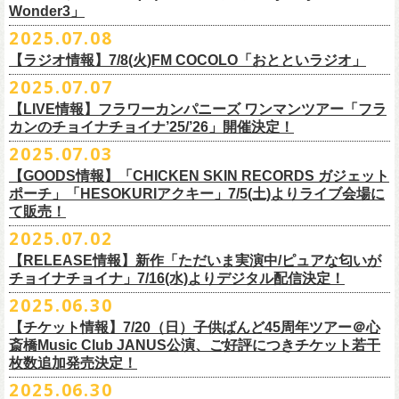
一般チケット発売日：
Wonder3」
③この
#フラカン
キャンペーンポストをリポストしてください
ゲスト：スキマスイッチ
◎7/16(水)デジタルリリース
10/25〜12/22公演＞8月30日(土)
◎「FUNKIST & RED JETS & MAIRO 25th Anniversary LIVE」
encore
2025.07.08
https://www.youtube.com/watch?
＊「ただいま実演中 / ピュアな匂いがチョイナチョイナ」
v=BR4CmNuGCLg&t=28
■7月11日(金) 14:00〜18:45 エフエム長崎「Fly-Day Wonder3」
1/17〜3/14公演＞10月18日(土)
日程：2025年10月5日(日) OPEN 16:00 START 16:25
EN1 涙よりはやく走れ
上記①②③を行って、キャンペーンへの応募が完了。
https://SPACESHOWERFUGA.lnk.
to/tadaima_pure
【ラジオ情報】7/8(火)FM COCOLO「おとといラジオ」
＊鈴木圭介、グレートマエカワ コメントOA！
会場：富山MAIRO
EN2 はぐれ者讃歌
抽選で、合計6名様にスペシャルグッズを
プレゼントいたします！
■vol.1
https://www.fmnagasaki.co.jp/program/wonder3/
2025.07.07
出演：フラワーカンパニーズ、FUNKIST、RED JETS、THE
EN3 真冬の盆踊り
■7月8日(火)18:00〜19:00 FM COCOLO「おとといラジオ」
ゲスト：加藤ひさし、古市コータロー(THE COLLECTORS)
＊「ザッツオーライ」
SANDMA（O.A）
【LIVE情報】フラワーカンパニーズ ワンマンツアー「フラ
＊鈴木圭介、グレートマエカワ コメントOA！
9/20(土)「フラカンの日本武道館 Part2 〜超・今が旬〜」開催に向け、た
https://www.youtube.com/watch?
https://SPACESHOWERFUGA.lnk.
v=kTtAgK2Iq4A&t=2345s
to/thatsallright
カンのチョイナチョイナ’25/’26」開催決定！
チケット料金：前売:¥5000 ※入場時別途ドリンク代¥600要
encore2
https://x.com/ototoi_radio
くさんの人にフラカンの魅力を届けてくださいね！
2025年9月20日(土)開催、フラワーカンパニーズ日本武道館ワンマンライ
プレイガイド：
https://eplus.jp/sf/detail/4369140001
EN4 NUDE CORE ROCK’N’ROLL
2025.07.03
ブ「フラカンの日本武道館 Part2 〜超・今が旬〜」オフィシャルグッズ
■vol.2
＊「すべての若さなき野郎ども」
スペシャルグッズ内容；
を一挙公開！
ゲスト：Hump Back
https://SPACESHOWERFUGA.lnk.
to/subetenowkasanakiyaroudomo
【GOODS情報】「CHICKEN SKIN RECORDS ガジェット
◎世界でひとつだけのフラカンオリジナルTシャツ（「フラカンの日本武
そして、本日より、事前通販受付をスタートいたします。
https://www.youtube.com/watch?
v=6XTayyWwFP0&t=6s
ポーチ」「HESOKURIアクキー」7/5(土)よりライブ会場に
道館 Part2」ライブ写真をプリント・デザインしたTシャツ）：1名様
て販売！
＊「友達100万人」
◎「フラカンの日本武道館 Part2」グッズ サイン入り（何が届くかはお
一部商品は製造に時間を要するため、7/22(火)より生産開始となります。
■vol.3
https://SPACESHOWERFUGA.lnk.
to/tomodachihyakumannin
2025.07.02
フラワーカンパニーズ 新作グッズが登場！
楽しみ）：5名様
それを踏まえ、【7/21(月祝)23:59まで】にご注文いただいた超早期ご購
ゲスト：根本要（スターダスト☆レビュー）
◎うつみようこ＆YOKOLOCO BAND
【RELEASE情報】新作「ただいま実演中/ピュアな匂いが
入対象の方には、確実にお届け＆超早期ご注文特典ステッカー（裏面に
https://www.youtube.com/watch?
v=OMoBtAjSn-w
日時：12/23(火)Open 18:00 / Start 19:00
チョイナチョイナ」7/16(水)よりデジタル配信決定！
充電器やケーブル、モバイルバッテリーなどまとめて持ち運びできる
※キャンペーン参加にはXアカウントが必要となります。
メンバーからのお礼メッセージ入り）をお付けいたします！
会場：京都磔磔
2025.06.30
「CHICKEN SKIN RECORDS ガジェットポーチ」、
※賞品の選択は出来ません。予めご了承ください。
■vol.4：山里亮太（南海キャンディーズ）
フラワーカンパニーズが20枚目のアルバム『正しい哺乳類』
を今年1月に
チケット料金：前売¥5000 / 当日¥5500
7/9(水)に発売する企画アルバム『HESOKURI ～オリジナルアルバム未収
【チケット情報】7/20（日）子供ばんど45周年ツアー＠⼼
7/22(火)以降のご注文＆公演当日ご購入の方にもなるべくお届けできるよ
https://youtube.com/live/_ipE-
Na37yY
リリースしたばかりの中、早くも新曲2曲を制作！
チケット取り扱い：
録集～』発売を記念した「HESOKURIアクキー」、
斎橋Music Club JANUS公演、ご好評につきチケット若干
★応募方法
う製作したいと思いますが、商品によって、場合によっては完売となる
そのタイトルは「ただいま実演中」と「
ピュアな匂いがチョイナチョイ
・磔磔店頭（販売中）
こちらの2種を
7/5(土)フラワーカンパニーズ アコースティック・ワンマ
枚数追加発売決定！
1.キャンペーン公式ページ
https://flowercompanyz.mixlist.app/
にアクセ
可能性がございます。ご希望の方はどうぞお早めにご注文ください！
■vol.5
ナ」。
・7/12(土)10:00〜7/24(木)23:59 イープラスプレオーダー
ンツアー 「フォークの爆発2025～座って演奏するスタイルです～」＠
喜
2025.06.30
スします。
ゲスト：大槻ケンヂ（筋肉少女帯/特撮/オケミス）
出来立てほやほやの今2曲をダブルAサイドシングルとして7/
16(水)にデジ
・8/9〜 一般発売（イープラス）