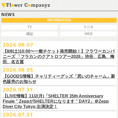
NEWS
INFORMATION
TV
ラジオ
雑誌
WEB
2026.08.07
【8/8(土)10:00〜一般チケット発売開始！】フラワーカンパ
ニーズ 「フラカンのクアトロツアー2026」渋谷、広島、梅
田、名古屋
2026.08.05
今秋開催！自身初となるクラブクアトロ・ワンマンツアー、8/8(土)一般
【GOODS情報】チャリティーグッズ「思いのチャーム」新
チケット発売がスタート！
色販売のお知らせ
どうぞお早めに〜
2026.07.31
【LIVE情報】11/2(月)「SHELTER 35th Anniversary
チャリティーグッズ「思いのチャーム」（リフレクターチャーム）の再
Finale ” ZeppがSHELTERになります ” DAY2」＠Zepp
販が決定致しました。
Diver City Tokyo 出演決定！
白、緑、赤オレンジの３つの新色展開で、
2026.07.31
8/23(日)フラワーカンパニーズ ワンマンライブ「横浜ストーリー2026」