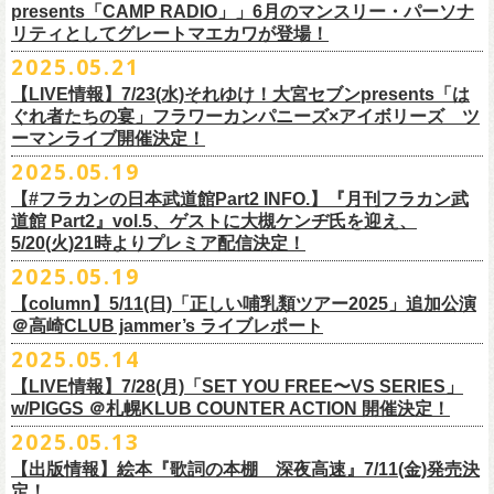
ネクストロード 03-5114-7444 (平日14～18時)
ム未収録集〜』を7月9日にリリースすることが決定！
https://www.youtube.com/watch?
v=kTtAgK2Iq4A&t=2345s
presents「CAMP RADIO」」6月のマンスリー・パーソナ
ての⼤切な曲がたくさんあると思います。
※宛名入れはひらがなのみとなります。（日付やメッセージ、イラスト
こちらの商品は受注生産販売となります（公演当日の販売は未定）。
合わせてお見逃しなく！
チケット料金：¥5,200(税込/整理番号付/
ドリンク代別途要)
全19曲75分、フルに収録された、これぞ真のとっておきの企画盤です。
リティとしてグレートマエカワが登場！
何より、メンバーにとっては全ての曲が⼤切な曲で、⼀年中⾏なってい
等は不可）
※全公演、高校生以下は当日¥2,000 キャッシュバック(当日年齢を証明で
どうぞお楽しみに！
■vol.2
るライブでは新旧問わず並列でセットリストに組み込まれ、今も⽣き続
※イベントの撮影・録音・録画（ライブ機能や画面録画含む）は一切禁
2025.05.21
今回3サイズをご用意（※写真 :鈴木圭介、グレートマエカワ S着用/ 竹安
＜番組情報＞
9月28日(日)岩手県盛岡市盛岡城跡公園を中心に開催される「いしがき
ラジオNikkei第１にて毎週木曜日21:30～22:10放
送「LOGOS
きるもの(学生証、
保険証など)のご提示が必要となります)
ゲスト：Hump Back
けています。
止とさせていただきます。
堅一 M着用/ミスター小西 L着用）、
『月刊フラカン武道館 Part2』
9月11日(木)、12日(金)＠仙台GIGSで開催されるスピッツ主催「ロックの
【LIVE情報】7/23(水)それゆけ！大宮セブンpresents「は
MUSIC FESTIVAL2025」にフラワーカンパニーズの出演が決定！
presents「CAMP RADIO」、
一般チケット発売日：
◎商品詳細
https://www.youtube.com/watch?
v=6XTayyWwFP0&t=6s
この全ての曲たちを改めてたくさんの⼈に知ってほしい、そんな気持ち
※整理番号での入場を予定しております。変更になる場合も御座います
前ポケット/背中部分にフラカンの日本武道館仕様のオリジナルタグ付
◾️vol.6
ほそ道2025」にフラワーカンパニーズの出演が決定！
ぐれ者たちの宴」フラワーカンパニーズ×アイボリーズ ツ
6月のマンスリー・パーソナリティをグレートマエカワが務めます ！
10/25〜12/22公演＞8月30日(土)
タイトル：HESOKURI ～オリジナルアルバム未収録集～
も込めて、
ので、予めご了承ください。
き、
ゲスト：TOSHI-LOW（BRAHMAN）
ーマンライブ開催決定！
フラワーカンパニーズの出演日は9月12日(金)になります。
チケットオフィシャル１次先行も本日よりSTART！
5月5 週目SPと6 月1週目、2週目の3本で豪華ゲストをお招きしお届けい
1/17〜3/14公演＞10月18日(土)
発売日：2025年7月9日
■vol.3
今回5名のライターさんと、四星球・北島康雄さんにご協⼒いただき、全
さらに、別途フラカンオリジナルデザインの布パッチをお付けします。
6月18日(水)21:00〜プレミア配信
2025.05.19
詳細は下記をチェック！
今年もやります！怒髪天との恒例”ジャンピング乾杯TOUR”！
たします。
品番：DQCL-3946
ゲスト：根本要（スターダスト☆レビュー）
曲レビュー企画を⾏うことになりました。
【対象商品】
（布パッチのデザインは後日！お楽しみに）。
本番URL：
https://youtu.be/Z9wrtIqELqE
5月31日(土)正午より、チケット先行受付もスタート！（〜6月10日
https://eplus.jp/ishigaki-fes/
今年は趣向を変えて、アコースティック＆トークコンサートで京都、甲
【#フラカンの日本武道館Part2 INFO.】『月刊フラカン武
価格：￥3,300(税込)
https://www.youtube.com/watch?
v=OMoBtAjSn-w
発売日：2025年7月11日(金)
(火)23:59まで）
府、松本にて開催決定！
道館 Part2』vol.5、ゲストに大槻ケンヂ氏を迎え、
収録楽曲：
「フラカンの音楽目録」reviewer
タイトル：歌詞（うた）の本棚 『深夜高速』
＊＊＊＊＊＊＊＊＊＊＊＊＊＊＊
＊アーカイブ配信中！
どうぞ、お見逃しなく！
◎「いしがきMUSIC FESTIVAL2025」
5/20(火)21時よりプレミア配信決定！
◎ラジオNikkei第１毎木21:30～22:10放
送
01. プライマル。
■vol.4：山里亮太（南海キャンディーズ）
天野史彬（ライター）
鈴木 圭介(著)/丹下 京子(絵)
事前販売受注期間：2025年6月28日(土)12:00〜7月20日(日)23:59まで
◾️vol.0 番組スタート直前スペシャル
日時：2025年9月28日(日)
本日よりHP先行も受付スタート！ぜひお早めに〜
「LOGOS presents「CAMP RADIO」」
2025.05.19
02. ハートのレース
https://youtube.com/live/_ipE-
Na37yY
大西健斗（ライター/SPICE編集部）
価格：￥2,200（税込）
受注受付url：web shop「ニワトリ堂」
ゲスト：スキマスイッチ
☆オフィシャル先行：5月31日（土）正午12:00〜6月10日（火）23:59
場所：岩手県盛岡市盛岡城跡公園を中心に開催
https://campradio.jp/
03．友達100万人
川上きくえ（ライター）
【column】5/11(日)「正しい哺乳類ツアー2025」追加公演
ISBN：9784845643035
https://flowercompanyzinc.stores.jp/
https://www.youtube.com/watch?v=BR4CmNuGCLg&t=28s
https://w.pia.jp/s/hosomichiofrock25of/
OFFICIAL SITE：
https://www.ishigaki-fes.jp/
☆HP先行
]10月19日（日）大阪城音楽堂にて開催される「OYZ NO YAON」＃007
5/29（木） 21:30～22:10；ゲスト・木村“Q太郎”至さん（ローディー）
04．そら（この空はあの空につながっている）
■vol.5
＠高崎CLUB jammer’s ライブレポート
北島康雄（四星球）
※対象商品は当日会場にてスタッフからお渡し致します。
お届け予定：9月10日(水)前後を予定
#いしがき2025
受付URL：
https://eplus.jp/jktour2
025-hp/
〜オヤジを愛したスパイ〜
6/ 5（木） 21:30～22:10；ゲスト・桜井秀俊さん（真心ブラザーズ
）
05. 青い吐息のように
ゲスト：大槻ケンヂ（筋肉少女帯/特撮/オケミス）
鈴木淳史（ライター）
2025.05.14
※こちら受注生産の商品となり、公演当日の販売は現状未定となってお
◾️vol.1
◎「ロックのほそ道2025」
#いしがきミュージックフェスティバル
受付期間：2025/5/30（金）21:00〜6/8（日）2
3:59
にフラワーカンパニーズの出演が決定！
※リピート放送：19日（木）21:30～22:10
06．セミ・ロング
https://www.youtube.com/watch?
v=1EMet2dx9d4
兵庫慎司（ライター）
【ローソンチケット】
ります。
ゲスト：加藤ひさし、古市コータロー（THE COLLECTORS）
日時：2025年9月12日(金) 17：15／18：00
【LIVE情報】7/28(月)「SET YOU FREE〜VS SERIES」
購入枚数制限：お1人様1公演につき4枚まで
6/12（木） 21:30～22:10；ゲスト・フミさん（POLYSICS） ※リピー
07. 天の神さまの言うとおり
ご購入はコチラから＞＞
購入を希望される方は事前販売受注期間内にてご注文ください。
https://www.youtube.com/watch?v=kTtAgK2Iq4A&t=2345s
会場：仙台GIGS
w/PIGGS ＠札幌KLUB COUNTER ACTION 開催決定！
只今から先行受付も開始！お申し込みはコチラ〜
ト：26日（木）21:30～22:10
08. スターな男
■vol.6
本日6/20(金)より「
フラカンの音楽目録」
と付したInstagramのオリジナ
※受付開始までにURL表示致します※
＊＊＊＊＊＊＊＊＊＊＊＊＊＊＊
出演：キタニタツヤ/SPITZ/フラワーカンパニーズ/Laura day
2025.05.13
◎「ジャンピング乾杯TOUR 2025 “山あり谷あり歌声一座のアコースティ
https://eplus.jp/ynks/
09．アンテな
ゲスト：TOSHI-LOW（BRAHMAN）
ルアカウントにて随時公開していきます！
喜多方、東京、松阪、福山の４箇所を回る、
フラワーカンパニーズの恒
■vol.2
romance（五十音順）
ック＆トークコンサート”」
＊発券手数料がお得
＊Radikoの「RN」にて全国でお聴きいただけます。
10. ザッツオーライ
【出版情報】絵本『歌詞の本棚 深夜高速』7/11(金)発売決
https://youtu.be/Z9wrtIqELqE
例アコースティック企画「
フォーク
の
爆発
2025 ～座って演奏するスタイ
※イベントチケットは、電子チケットでのお引き取りとなります。
テレビ埼玉の人気番組「それゆけ！大宮セブン」から誕生した芸人バン
◎「フラカンのオーバーオール」*オリジナル布パッチ付き
ゲスト：Hump Back
料金：1Fスタンディング／2F指定席/2F後方スタンディング ￥7,500-
10/17(金)名古屋DIAMOND HALLにて、フラワーカンパニーズ
9月4日(木)京都・磔磔 18:30/19:00 （問）清水音泉 06-6357-3666 (平日
＊全国LOGOSショップ店内でも放送されます。
11. 夜汽車のブルース
定！