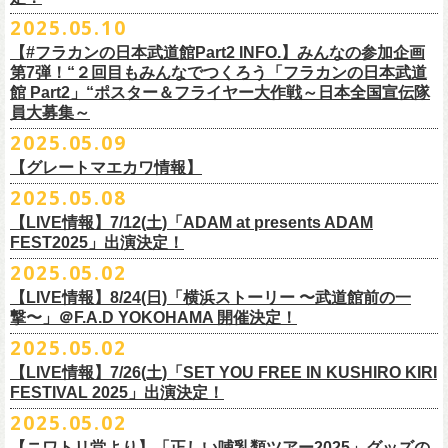
インスタグラムアカウント：
ルです〜」の一般チケットが今週末より発売開始！
※本受付は、スマートフォンからのみお申し込みいただけます。
ド・アイボリーズとフラワーカンパニーズとの異色対バンが決定！
■価格：20,000円(税込) ※送料別（一律：1100円）
https://www.youtube.com/watch?v=6XTayyWwFP0&t=6s
（tax in/1F・2Fスタンディングは整理番号付/ドリンク代別）
presents「DRAGON DELUXE 2025」の開催が決定！
12:00〜17:00)/info@shimizuonsen.com
◎「OYZ NO YAON ＃007 〜オヤジを愛したスパイ〜」
12. スタンドアローン
2025.05.10
◎「フラカンの音楽目録」
7/5(土)喜多方、7/6(日)東京、8/3(日)福山公演は5/25(日)10:00より発売、
フィーチャーフォン、BlackBerry、WindowsPhone、タブレット端末
アイボリーズはマヂカルラブリー・村上（ギター）、囲碁将棋・根建太
■仕様
お問い合わせ：ノースロードミュージック TEL 022-256-1000（営業時
9月6日(土)山梨・甲府桜座 16:30/17:00 （問）FOB新潟 025-229-5000
日時：2025年10月19日(日) 15:30開場∕16:00開演
13. 飛び跳ねマーチ
https://www.instagram.com/
flowercompanyz_mokuroku
7/31(木)松阪公演のみ、諸事情により5/26(月)10:00からの発売に変更とな
（iPad、Android）からのお申し込みはできません。
一（ベース）、GAG・SJ（キーボード）、すゑひろがりず・南條庄助
生地：デニム
■vol.3
間 平日11:00〜16:00）
「DRAGON DELUXE」は、“名古屋のロックシーン活性化”、“
デビューか
【#フラカンの日本武道館Part2 INFO.】みんなの参加企画
http://fobkikaku.co.jp
会場：大阪城音楽堂
14. 40
ります。
※ご利用には、ローソンWEB会員(無料)への登録が必要になります。
（ドラム）、そしてジェラードン・アタック西本（ボーカル）の5人で
厚さ：11オンス
ゲスト：根本要（スターダスト☆レビュー）
第7弾！“２回目もみんなでつくろう「フラカンの日本武道
HP：
https://www.north-road.co.jp/detail/detail.php?eid=87091
ら応援してくれている名古屋の皆さんへの恩返し”、“
名古屋への郷土愛”の
9月7日(日)長野・松本上土劇場 16:00/16:30 （問）FOB新潟 025-229-
出演：スターダスト☆レビュー / 怒髪天 / フラワーカンパニーズ / 笑い飯
15．気持ちいい顔でお願いします
館 Part2」“ポスター＆フライヤー大作戦～日本全国宣伝隊
2023年6月に結成。
■サイズ（cm）
https://www.youtube.com/watch?v=OMoBtAjSn-w
公式X：
https://x.com/hosomichiofrock
3つをテーマに掲げ、2012年より地元・
名古屋で開催しているフラワーカ
5000
http://fobkikaku.co.jp
チケット料金：
16．すべての若さなき野郎ども
員大募集～
エレキセットとは一味違ったフラカンのアコースティックライブ、どう
<受付期間>
番組の中でアイボリーズのオリジナル曲として、アタック西本が書いた
ウエスト/ヒップ/ワタリ/裾幅/股下
ンパニーズの主催イベント。
出演：怒髪天、フラワーカンパニーズ
【指定席】前売料⾦(税込)：
¥7200
17．ディスイズナゴヤ
ぞお楽しみに！
2025年7月2日(水)18:00 ～ 2025年7月6日（日）22:00 (入金終了23:00)ま
歌詞にフラカンメンバーが作曲、アレンジを担当したことがきっかけ
S ＞ 100 / 111 / 37 / 26 / 68
■vol.4：山里亮太（南海キャンディーズ）
2025.05.09
チケット料金：全自由 前売￥6,900-（ドリンク代別）＊未就学児童入場
【芝⽣⾃由席】前売料⾦(税込)：
¥6900
今年2025年9月20日(土)開催「フラカンの日本武道館 Part2 〜超・今が
18．失格（2013 Mix ver.)
で
で、今回の対バンが実現しました！
M ＞ 105 / 116 / 38 / 26.5 / 70
https://youtube.com/live/_ipE-Na37yY
14回目となる今年はいつもと趣向を変え、9/20(土)開催「
フラカンの日本
【グレートマエカワ情報】
不可(小学生以上のご入場される方全てにチケット必要)
問い合わせ：清⽔⾳泉 06-6357-3666 (平⽇12:00〜17:00) /
旬〜」、今回も日本全国各地からたくさんの方に集まっていただけるよ
19．どっち坊主大会
◎フラワーカンパニーズ アコースティック・ワンマンツアー
※上記受付期間内でも、規定枚数に達し次第、受付は終了させていただ
L ＞ 110 / 121 / 39 / 27 / 72
武道館Part2 〜超・今が旬〜」
のアフターパーティー的イベントとして親
一般チケット発売日：7月19日(土)
info@shimizuonsen.com
うに！全国より”フラカンの日本武道館 日本全国宣伝隊員“を大募集致しま
2025.05.08
「
フォーク
の
爆発
2025～座って演奏するスタイルです～」
きます。
一般チケットは6/8(日)より発売開始！
※商品の特性上、サイズ表記から1～2cm程度の誤差が生じる場合がござ
◾️vol.5
◎押競満寿「オクノマサヒコのDJ Dinners〜2025、初夏〜」
しい仲間たちをゲストに
迎えての特別編を企画。
す！
※こちらの商品は、Sony Music Shop、ライブ会場での販売となります
【LIVE情報】7/12(土)「ADAM at presents ADAM
完売必至の初ツーマン、どうぞお楽しみに！
います。
ゲスト：大槻ケンヂ（筋肉少女帯/特撮/オケミス）
5/20(火) OPEN 18:00 CLOSE 23:00 (L/O 22:30)
昨年9月に荻窪TOP BEAT CLUBで行われ好評を博した、フラカン＆ヨコ
☆Sony Music Shop
FEST2025」出演決定！
・7月5日(土)
■予約有効期間
※写真参照 :鈴木圭介、グレートマエカワ S着用/ 竹安堅一 M着用/ミスタ
https://www.youtube.com/watch?v=1EMet2dx9d4
【DJ】奥野真哉、グレートマエカワ
ロコ合同企画「
俺たちのザ・ベストテン〜グレートマエカワ AGE55 前夜
10年前に続き、今回も宣伝隊員のお仕事としてお願いしたいのは学校や
https://www.sonymusicshop.jp/m/item/itemShw.php?
会場：福島・喜多方 大和川酒造北方風土館
予約日含めず１日間
2025.05.02
◎それゆけ！大宮セブンpresents「はぐれ者たちの宴」フラワーカンパニ
ー小西 L着用
※お店のキャパシティに限りがあるため、混雑状況によっては時間制の
祭〜」の第2弾、1978年〜
1989年まで放送されていた伝説の歌番組【ザ・
お店、そのほか人目につく場所への[ポスター貼り]と[フライヤー置き]の
site=S&ima=2253&utm_source=upcocoming&utm_medium=owned&utm_
時間：Open 15:30 / Start 16:00
※2025年7月6日(日)注文分に限り、2025年7月6日(日) 23:00入金締め切
ーズ×アイボリーズ ツーマンライブ
入れ替えとさせていただきます。何卒、ご了承ください。
ベストテン】
のトリビュートライヴとして、
全曲当時のヒット曲でのカ
【LIVE情報】8/24(日)「横浜ストーリー 〜武道館前の一
ポスター＆フライヤー大作戦！
campaign=DQCL000003946&cd=DQCL000003946&srsltid=AfmBOopGUP
◎「チキパン(CHICKEN PUNKS)ジャージ」
チケット料金：前売 ¥5,500（税込／全自由・整理番号付／ドリンク代別
りとなります。
日時：2025年7月23日(水) 開場：18:15 開演：19:00
【料金】2000円 （1ドリンク付き）
ヴァーライヴをお届けします！
撃〜」＠F.A.D YOKOHAMA 開催決定！
作戦を決行いただきましたら、展開していただいている様子を写真に撮
f67JLrBdn1yt7FcWbN_7xUiKMo2OoT8SAQ2R-InUmvVzJt
途要）
価格：￥6,800(税込）
会場：下北沢シャングリラ
【会場】押競満寿 〒151-0062 東京都渋谷区元代々木町25-5
2025.05.02
ってお送りください。フラカン公式SNSにてアップさせていただきま
一般チケット発売日：5月25日(日)
■電子チケット表示期間
ボディ：ネイビー/ホワイト、ライトグレー/ネイビー
出演：フラワーカンパニーズ
ベストテン世代による、ベストテン世代のための、
そしてベストテン世
す。
【LIVE情報】7/26(土)「SET YOU FREE IN KUSHIRO KIRI
プレイガイド：
2025年7月10日(木)～ イベント当日まで
素材 ： ポリエステル 100％ スムース ※ファスナーはダブルスライダー
アイボリーズ
＝＝＝＝＝＝＝＝＝＝＝＝
代じゃなくてもきっと楽しんでいただける、
懐かしくも新鮮でとびきり
FESTIVAL 2025」出演決定！
イープラス
※イベント当日に「入場画面」から進むことができます
サイズ：S / M / L / XL
Vo. アタック西本（ジェラードン）
◎オーバーオールズ
贅沢なステージショウ！
宣伝隊員のみなさま、そしてご協力いただいたお店、学校を「フラカン
2025.05.02
チケットぴあ
＜製品サイズ＞
Gt. 村上（マヂカルラブリー）
6/25(水)吉祥寺MANDA-LA2
乞うご期待！
の日本武道館Part2 サポーター」に認定、フラカンの日本武道館Part2 ス
ローチケ
＜チケット受付に関してのご注意＞
S ： 身丈60cm / 身幅52cm / 裄丈80cm
Ba. 根建太一（囲碁将棋）
出演・オーバーオールズ
【ニワトリ堂より】「正しい哺乳類ツアー2025」グッズの