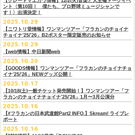
【グレートマエカワ情報】12/2(火)音楽と人主催トークイベ
翌週以降も過去のライブ映像を順次配信予定です。
ライブ、『フラワーカンパニーズ「ゾロ目だョ全員集合!〜フラカン33
GORA BREWERY
U-NEXT月額会員の方は、追加料金なくお楽しみいただけます。
1days視聴券 2,800円(税込)
出演：JUN SKY WALKER(S) 、フラワーカンパニーズ
ント〈第10回！ 僕たち、プロ野球ミュージシャンで
様々な会場でのフラカンのライブをぜひお楽しみください！
年、野音99年〜」2022.9.23 日比谷野外大音楽堂』に続く第3弾、第4弾と
Godspeed Brewery（The Slop Shop）
2days視聴券 5,000円(税込)
チケット料金：6,600円（税込）＋ドリンクオーダー ※未就学児入場不可
す！〉出演決定！
して、
しまなみブルワリー
翌週以降も過去のライブ映像を順次配信予定です。
視聴チケット販売期間：12/08（月）21:00〜12/30(火) 19:00
一般チケット発売日：2026年1月24日(土)
2025.10.29
＊11/27(木)正午配信開始
年末恒例となった京都磔磔での2デイズライブ、2023年に開催されたフラ
Shimoda Brewing Company
様々な会場でのフラカンのライブをぜひお楽しみください！
【公演詳細】
視聴チケット販売URL：
https://eplus.jp/fc-st/
問い合わせ：E.L.L. 052-201-5004
◎『フラワーカンパニーズ「ゾロ目だョ全員集合!〜フラカン33年、野音
ワーカンパニーズ「神さまツアー」～年末恒例磔磔2デイズ～の1日目、2
【ニワトリ堂情報】ワンマンツアー「フラカンのチョイナ
Streetlight Brewing
公演タイトル：第10回！ 僕たち、プロ野球大好きミュージシャンです！
JUN SKY WALKER(S) オフィシャルサイト
http://junskywalkers.jp/
99年〜」2022.9.23 日比谷野外大音楽堂』
日目それぞれの映像を同時配信がスタート！
チョイナ’25/’26」B2ポスター限定販売のお知らせ
SEOUL BREWERY（エムエスエンタープライズ）
＊11/20(木)正午配信開始
日時・会場：12月2日（火）LOFT9 Shibuya
▼視聴はこちら
U-NEXT月額会員の方は、追加料金なくお楽しみいただけます。
立飛麦酒醸造所
◎「フラカンの横浜アリーナ -リモートライヴ編- 〜生き続けてる事は最
2025.10.29
（
https://www.loft-prj.co.jp/schedule/loft9/access
）
2026年1月12日(月祝)＠仙台darwinで開催される四星球企画「毛が生えた
https://video.unext.jp/browse/feature/FET0012549
CHORYO
Craft
Beer
大のメッセージ！〜」 2020.8.27 横浜アリーナ *無観客配信ライブ
開場／開演： 17:45／18:30
日」にフラワーカンパニーズの出演が決定！
【web情報】中日新聞web
様々な会場でのフラカンのライブをぜひお楽しみくださいね。
DevilCraft Brewing
▼視聴はこちら
（終演予定：21:15）
2025.10.20
9月20日(土)
に開催した日本武道館公演『フラカンの日本武道館 Part2 〜
Totopia Brewery
https://video.unext.jp/browse/feature/FET0012549
■10月28日(火)公開 中日新聞web
出演ミュージシャン： ※五十音順
◎四星球企画「毛が生えた日」
超・今が旬〜』、このライブの模様がU-NEXTにて12/
5(金)19:00〜独占ラ
＊U-NEXT独占ライブ配信詳細
そして、いよいよ12/5(金)19:00〜「フラカンの横浜アリーナ -リモートラ
【GOODS情報】ワンマンツアー「フラカンのチョイナチョ
Trap Door Brewing他（AQベボリューション）
【動画】名曲「深夜高速」やディープな名古屋の魅力を語る フラワー
イノウエアツシ（ニューロティカ／横浜DeNAベイスターズ）、ウエノコ
日時：2026年1月12日(月祝) OPEN 15:30 / START 16:00
イブ配信されることが決定！
イナ’25/’26」NEWグッズ公開！
◎フラワーカンパニーズ「フラカンの日本武道館 Part2 〜超・今が
イヴ編- 〜生き続けてる事は最大のメッセージ！〜」U-NEXT独占配信
奈良醸造
カンパニーズ・鈴木圭介さん、イラストレーター・丹下京子さん対談
ウジ（the
会場：仙台darwin
全国のライブハウスを主戦場とし”メンバーチェンジなし、
活動休止な
旬〜」
がスタート！
2025.10.17
NOVORU
＊U-NEXT独占ライブ配信詳細
https://www.chunichi.co.jp/article/1151332
HIATUS、Radio Caroline／広島東洋カープ）、オカモト”MOBY”タクヤ
出演：四星球、フラワーカンパニーズ、SCOOBIE DO
10/25(土)＠熊本Djangoよりスタートするフラワーカンパニーズ ワンマン
し”で全国各地でライブ・
ツアーを続けているフラカンが、結成36年
配信日：2025年12月5日(金)19:00〜 ※見逃し配信あり
合わせてどうぞお楽しみに！
NOMCRAFT BREWING
◎フラワーカンパニーズ「フラカンの日本武道館 Part2 〜超・今が
(SCOOBIE DO ／MLB
チケット料金：¥4,200(税込/ドリンク代別)
四星球・北島康雄くんのトークライブに鈴木圭介の出演が決定！
【10/18(土)一般チケット発売開始！】ワンマンツアー「フ
ツアー「フラカンのチョイナチョイナ’25/’26」ら販売するNEWグッズを
で”超・今が旬”
と自負し10年振りに挑んだ2度目の日本武道館ライブ。
視聴料：U-NEXT月額会員視聴無料
Nomodachi Brewing
旬〜」
解説者)、グレートマエカワ（フラワーカンパニーズ／中日ドラゴン
一般チケット発売日：11月29日(土)
ラカンのチョイナチョイナ’25/’26」1月〜3月公演分
公開！
その模様を10年前の武道館ライブ映像をはじめフラカンのMVも
数多く手
配信URL：
https:
//t.unext.jp/r/flowercompanyz
＊12/4(木)正午配信開始
箱根ビール醸造所
配信日：2025年12月5日(金)19:00〜 ※見逃し配信あり
ズ）、樋口豊
問い合わせ：ジー・アイ・ピー tel022-222-9999
◎『僕？僕は君だよ 76日前の』
2025.10.16
掛けている映像監督・番場秀一氏がリアルに映し出します。
◎ フラワーカンパニーズ「神さまツアー」～年末恒例磔磔2デイズ～ 1
HAMAMATSU BEER
視聴料：U-NEXT月額会員視聴無料
（BUCK∞TICK／阪神タイガース）
日時：2025年12月5日(金)開場18:45 / 開演19:30
【#フラカンの日本武道館Part2 INFO.】Skream! ライブレ
日目 2023.12.13 京都磔磔
B.M.B BREWERY
配信URL：
https:
//t.unext.jp/r/flowercompanyz
司会：金光裕史（音楽と人編集部／阪神タイガース）
＊一般発売に先がけ、HP先行あり！
会場：東京・西早稲田BLAH BLAH BLAH
ポート
さらにこの配信を記念し、同じくU-NEXTにて、
2020年開催の横浜アリー
ーー過去ライブ映像配信スケジュールーー
◎ フラワーカンパニーズ「神さまツアー」～年末恒例磔磔2デイズ～ 2
Far Yeast Brewing
料金：前売￥4,000 ※税込／要1オーダー（500円以上）
＜
HP
先行＞
出演：北島康雄(四星球) ゲスト：鈴木圭介(フラワーカンパニーズ)
ナでの無観客配信ライブ、
2022年開催の日比谷野音ライブ、
そして年末
2025.10.16
日目 2023.12.14 京都磔磔
FARMENTRY
チケット一般発売日：11月8日（土）10時〜
受付期間：
11
月
13
日
(
木
)10:00
～
11
月
20
日
(
木
)
23:59
チャージ：前売¥3000/当日¥3500(+1drink ¥600)
■10月16日(木)公開 Skream!
恒例となっている京都のライブハウス磔磔でのセットリ
ストほぼ被りな
＊11/20(木)より配信中