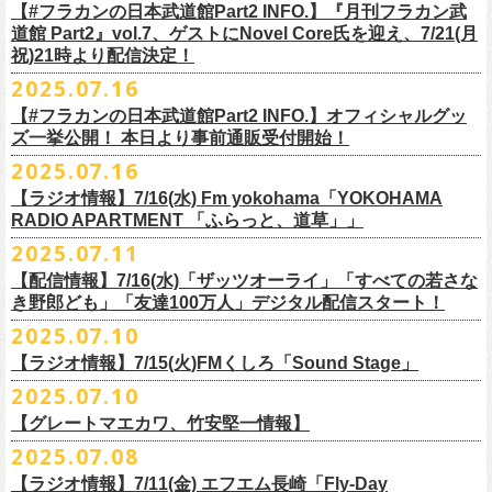
開中のフラカンの楽曲全曲レビュー企画「
フラカンの音楽目録」でボー
ください
◎｢802 Jungle Attack Vol.6 -フラカン武道館壮行会-｣
チケット発売日：9月27日(土)
【#フラカンの日本武道館Part2 INFO.】『月刊フラカン武
【お問い合わせ】
YOKOHAMA
1月17日(土) 長野CLUB JUNK BOX 16:30/17:00
ゲスト：TOSHI-LOW（BRAHMAN）
※上記サイズはあくまでも目安の寸法です
6 夜空の太陽
カル・
北島康雄をプロのライター陣に交じってreviewerに抜擢す
るなど、
https://www.tfm.co.jp/manyuki/
日時：9月2日(火)18:15 OPEN / 18:45 START
道館 Part2』vol.7、ゲストにNovel Core氏を迎え、7/21(月
プレイガイド：
SLUSH-PILE. 03-6451-0554
配信日時：8月24日（日）16:00 START（10分前より準備開始）
1月18日(日) 千葉LOOK 15:30/16:00
https://youtu.be/Z9wrtIqELqE
mc
四星球に対しての信頼度が絶大なフラカンメンバー。
とにかくお互いへ
祝)21時より配信決定！
会場：大阪 GORILLA HALL OSAKA
https://eplus.jp/sf/detail/
4383810001-P0030001
視聴URL：
https://live.nicovideo.
jp/watch/lv348512764
1月24日(土) 高知X-pt. 16:30/17:00
7 馬鹿の最高
の思いが溢れる1時間！
出演：
2025.07.16
＊本ライブの一部はプレミアム会員限定視聴となります。
1月25日(日) 広島SECOND CRUTCH 15:30/16:00
■vol.7
8 最高の夏
フラワーカンパニーズ
＊
全編視聴をご希望のかたはプレミアム会員にご登録（月額790円）をお
【#フラカンの日本武道館Part2 INFO.】オフィシャルグッ
1月27日(火) 四日市CLUB CHAOS 18:30/19:00
ゲスト：Novel Core
9 友達100万人
8月20日(水)21:00よりプレミア配信されます。
Conton Candy
願い致しま
す。
ズ一挙公開！ 本日より事前通販受付開始！
1月31日(土) 札幌近松 16:30/17:00
https://www.youtube.com/watch?
v=I8Zw-h9Anxg
10 ミント
TOSHI-LOW
＊タイムシフト視聴期間：2025年9月7日まで
2月4日(水) 下北沢シェルター 18:30/19:00
2025.07.16
11 ハイエース
開催を約１ヶ月後に控えたフラカンの日本武道館公演のチケットは
絶賛
ヒグチアイ
本番組はプレミアム会員の方ならタイムシフト視聴期間中に何度で
も、
2月14日(土) 大阪バナナホール 16:30/17:00
■vol.8
12 深夜高速
発売中！
【ラジオ情報】7/16(水) Fm yokohama「YOKOHAMA
MC：加藤真樹子（#FM802）
放送終了後に視聴することができます。 一般会員の方の場合は事前予約
2月15日(日) 岡山ペパーランド 15:30/16:00
ゲスト：四星球
mc
RADIO APARTMENT 「ふらっと、道草」」
合わせてお見逃しなく！
チケット発売スタート！
をする事で期間内にタイムシフト視
聴が可能ですが、リアルタイム視聴
2月21日(土) 別府Copper Raven 16:30/17:00
https://www.youtube.com/watch?
v=kVfyzG-tjOs
13 履歴書
2025.07.11
▼詳細はこちら
の際と同様、
全編の視聴にはプレミアム会員への加入が必要になりま
■7/16(水)22:00
～
23:30 Fm yokohama「YOKOHAMA RADIO
2月22日(日) 福岡CB 15:30/16:00
14 感情七号線
https://funky802.com/site/pickup_detail/7941
【配信情報】7/16(水)「ザッツオーライ」「すべての若さな
す。
APARTMENT
「ふらっと、道草」」
2月24日(火) 豊橋Club KNOT 18:30/19:00
15 星のブルペン
＜番組情報＞
き野郎ども」「友達100万人」デジタル配信スタート！
DJ:NakamuraEmi
2月28日(土) 新潟GOLDEN PIGGS BLACK 16:30/17:00
16 日々のあぶく
『月刊フラカン武道館 Part2』
ーーーーーーーーーーーーーーーーーーーーーーーーーーー
2025.07.10
https://www.fmyokohama.co.jp/
program/yra_furatto_michikusa
3月1日(日) 金沢AZ 15:30/16:00
17 虹の雨あがり
■vol.8
「HESOKURI」に収録「ザッツオーライ」「すべての若さなき野郎ど
◎「横浜ストーリー 〜武道館前の一撃〜」
＊鈴木圭介、グレートマエカワ コメントOA
3月7日(土) HEAVEN’S ROCKさいたま新都心 16:30/17:00
mc
【ラジオ情報】7/15(火)FMくしろ「Sound Stage」
7/23(水)よりSpotifyでフラワーカンパニーズのプレイリスト企画がスター
ゲスト：四星球
も」「友達100万人」が、7/16(水)より各音楽サービスにてデジタル配信
日時：8月24日(日)Open 15:30 / Start 16:00
3月14日(土) 仙台darwin 16:30/17:00
18 行ってきまーす
ト！
8月20日(水)21:00〜配信
スタート！
2025.07.10
会場：神奈川・F.A.D YOKOHAMA
■7月15日(金) 19:00〜 FMくしろ「Sound Stage」
19 ラッコ！ラッコ！ラッコ
本番URL：
同日リリースの新曲「ただいま実演中 / ピュアな匂いがチョイナチョイ
https://www.youtube.com/
watch?v=kVfyzG-tjOs
【グレートマエカワ、竹安堅一情報】
会場チケット：完売
＊鈴木圭介、グレートマエカワ コメントOA！
チケット料金：¥5,200(税込/整理番号付/
ドリンク代別途要)
20 人は人
①特設サイト
https://flowercompanyz.mixlist.app/
にて10曲をセレクトし
ナ」と合わせて、プリアドプリセーブが可能です。
※再放送：7月18日(金)15:00〜
2025.07.08
※全公演、高校生以下は当日¥2,000 キャッシュバック(当日年齢を証明で
21 最後にゃなんとかなるだろう
てプレイリストを作成
＊アーカイブ配信中！
ぜひお楽しみください！
きるもの(学生証、
保険証など)のご提示が必要となります)
富山MAIRO 25周年記念ライブにフラワーカンパニーズの出演が決定！
22 白眼充血絶叫楽団
【ラジオ情報】7/11(金) エフエム長崎「Fly-Day
②
#フラカンプレイリスト
をつけてXでシェア
■vol.0 番組スタート直前スペシャル