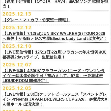
※高校生以下は当日¥2,000キャッシュバック（
当日年齢を証明できるも
ミスター小西(Vo)
当日あらゆる角度から切り取った写真を贅沢にまとめた72ページのフォ
【鈴木圭介情報】TOYOTA「RAV4」新CMソング 歌唱を担
配信日：2025年12月30日(火)正午
の（学生証、保険証など）
のご提示が必要となります）
ザ50回転ズとの対バンツアーが決定！
当！
奥野真哉(Key)
トブックも同梱したスペシャルパッケージ仕様で販売致します。
視聴料：U-NEXT月額会員視聴無料配信URL：
https:
一般チケット発売日：3月8日(日)
「フラカンと行くザ50回転ズの故郷巡りツアー！」と題し、ザ50回転ズ
中森泰弘(G)
2025.12.13
//t.unext.jp/r/flowercompanyz
TOYOTA「RAV4」の新CMソングの歌唱を鈴木圭介が担当
！
のメンバーの故郷、堺、出雲、徳島を２バンドで巡ります！
竹安堅一(G)
フラカンのweb shop「ニワトリ堂」、そして1/31(土)札幌公演よりフラカ
【グレートマエカワ・竹安堅一情報】
2025年12月17日発売とともに新作CMが公開され
ました。
◎「フォークの爆発2026 〜座って演奏するスタイルです〜」
4月4日(土) ,5日(日)に開催される「WALK INN FES! 2026 IN 桜島」にフ
グレートマエカワ(B)
ンのライブ会場にて販売がスタート！
＊以下過去ライブ作品も配信中
ナレーションも担当しております。
2025.12.12
7/4(土)岡山・倉敷新渓園敬倹堂 16:30/17:00 問：キャンディープロモ
ラワーカンパニーズの出演が決定！
一般チケット発売は1月31日。
クハラカズユキ(Dr)
完全生産限定盤のため売り切れ次第販売終了。どうぞお早めに！
『Maximum Top Beat!!』
◎「フラカンの横浜アリーナ -リモートライヴ編- 〜生き続けてる事は最
ぜひチェックしてください！
ーション岡山
どうぞお見逃しなく！
【LIVE情報】7/12(日)JUN SKY WALKER(S) TOUR 2026
フラワーカンパニーズが不定期で行なっている２マンライブ企画「シリ
チケット料金：前売¥5,500(税込/ドリンク代別途要/整理番号付)
3rd Anniversary of Top Beat Club
大のメッセージ！〜」 2020.8.27 横浜アリーナ *無観客配信ライブ
7/5(日)兵庫・神戸クラブ月世界 15:30/16:00 問：清水音泉
＜狼煙上がる時＞＠名古屋Ellectric Lady Land 出演決定！
◎「WALK INN FES! 2026 IN 桜島」
ーズ・人間の爆発」、SCOOBIE Dを迎え、2026年5月に奈良と岐阜での
チケット発売日：2/11(水・祝)
商品詳細：
うつみようこ＆Yokoloco Band “ワンマン！”
◎「ゾロ目だョ全員集合!〜フラカン33年、野音99年〜」
2022.9.23 日比
7/11(土)岐阜・郡上八幡Club Layla 16:30/17:00 問：クラブレイラ
日付：4月4日(土) ,5日(日) ※日割り発表は後日となります
◎「フラカンと行くザ50回転ズの故郷巡りツアー！」
開催が決定！
問い合わせ：十三GABU
LIVE Blu-ray+CD『フラカンの日本武道館 Part2 ～超・今が旬～』
2025.12.10
【公演日】2026/2/5 (木)
3月26日(木)＠KT ZEPP YOKOHAMAで開催される「PON pre WALK
谷野外大音楽堂
7/19(日)東京・有楽町I’M A SHOW 15:15/16:00 問：ネクストロード
会場：南栄リース桜島広場(桜島多目的広場野外ステージ)
日時：2026年4月9日(木) 18:30 OPEN / 19:00 START
内容：Blu-ray+2CD+LIVE PHOTO BOOK(72p） *三方背BOX仕様
【会場】荻窪 TOP BEAT CLUB
THIS WAY〜12年目でも終わらない青春の歌〜」にフラワーカンパニーズ
【LIVE配信情報】12/21(日)22(月)フラカンの年末恒例＠京
◎ フラワーカンパニーズ「神さまツアー」～年末恒例磔磔2デイズ～ 1
8/1(土)福岡・門司BRICK HALL 16:30/17:00 問：ブリックホール
出演：
会場：大阪・堺ファンダンゴ
2025年もお互いに充実のライブを展開してきた両者によるガチンコ対バ
◎フラカン＆ヨコロコ合同企画「俺たちのザ・ベストテン2026」東京編
価格：¥11,000(税込)
【開場/開演】19:00 / 19:30
の出演が決定しました！
都磔磔2daysライブ、生配信決定！
日目 2023.12.13 京都磔磔
8/2(日)福岡・門司BRICK HALL 15:30/16:00 問：ブリックホール
ーゲストアーティスト
出演：フラワーカンパニーズ、ザ50回転ズ
ン、熱すぎるステージになること必至！
【昭和の歌番組を代表する『ザ・ベストテン』のトリビュートLIVE。
発売日：2026年1月30日
【出演】うつみようこ＆Yokoloco Band
本日よりチケット最速先行受付も開始！
2025.12.07
2026年4月18日(土)岩手県二戸市九戸城跡で開催される、結成10周年を迎
◎ フラワーカンパニーズ「神さまツアー」～年末恒例磔磔2デイズ～ 2
チケット料金：5,500円（税込/整理番号付/ドリンク代別）
HEY-SMITH / RHYMESTER / バックドロップシンデレラ / KALMA / 打首
チケット料金：前売り 5,000円(ドリンク代別途)
一般チケット発売は3月8日。
数々の昭和歌謡のカヴァーだけの一夜】
販売場所：フラワーカンパニーズweb shop「ニワトリ堂」
【前売】5,000円 (+1D）
お見逃しなく〜
えるSaToMansion主催のイベント【南部事変 2026】にフラワーカンパニ
日目 2023.12.14 京都磔磔
【LIVE情報】4/30(木)フラワーカンパニーズ・ワンマンラ
※7/4＠倉敷はドリンク代なし、7/19＠東京は全席指定
獄門同好会 / 友部正人 / bacho / THE BOYS&GIRLS
※整理番号あり
どうぞお見逃しなく！
日時：5/19(火)開場18:30／開演19:00
（https://flowercompanyzinc.stores.jp/）、フラワーカンパニーズ ライブ
【当日】5,500円 (+1D）
ーズの出演が決定しました！
イヴ 〜鈴木圭介誕生日「初めまして、57歳」〜＠恵比寿
※高校生以下は当日¥2,000キャッシュバック（
当日年齢を証明できるも
/ SOIL&”PIMP”SESSIONS / フラワーカンパニーズ / SIX LOUNGE / THE
※小学生以上有料、未就学児童入場不可
会場：東京・荻窪TOP BEAT CLUB
会場
【発売場所】イープラス／Peatix
◎「PON pre WALK THIS WAY〜12年目でも終わらない青春の歌〜」
LIQUIDROOM 開催決定！
■U-NEXT問い合わせ：
https://help.
unext.jp/info-video/detail/
info403b
の（学生証、保険証など）
のご提示が必要となります）
FOREVER YOUNG / ENTH / Hump Back / The Birthday (クハラカズユ
チケット発売：2026年1月31日(土)午前10時～
◎フラワーカンパニーズpresents『シリーズ・
人間の爆発』
出演：
※完全生産限定盤のため、生産分完売次第販売終了
【一般発売日】12/13 10:00〜
日時：2026年3月26日(木) 開場17:30 / 開演18:30
◎SaToMansion 10th anniversary festival【南部事変 2026】
2025.12.05
一般チケット発売日：3月28日(土)
キ, ヒライハルキ, フジイケンジ)
イープラス
https://eplus.jp/sf/detail/
4450790001-P0030001
日時：5月30日(土) 開場 16:30 / 開演 17:00
真城めぐみ(Vo)
【イープラス URL】
https://eplus.jp/sf/detail/4450650001-P0030001
会場：KT ZEPP YOKOHAMA
▼CM 概要
日時：2026年4月18日(土) 開城 10:00 / 閉城 17:30 予定
ー鹿児島アーティスト
会場：奈良NEVER LAND
うつみようこ(Vo)
【LIVE情報】2/8(日)クラフトビールフェス「スペントグレ
【Peatix URL】
https://peatix.com/event/4740570
出演：Hump Back/四星球/フラワーカンパニーズ … and more!!
TOYOTA RAV4「LOVE FOREVER」篇
会場：岩手県二戸市九戸城跡
https://www.city.ninohe.lg.jp/info/335
人性補欠 / Tonto / その日暮らし / 花想い / Noisy Laf / 椿井紗代 / Wiθ /
日時：2026年4月11日(土) 16:30 OPEN / 17:00 START
出演：フラワーカンパニーズ/SCOOBIE DO
鈴木圭介(Vo)
イン Presents JAPAN BREWERS CUP 2026」＠横浜大さ
【入場順】1.イープラス 2.Peatix
チケット料金：¥5,0OO(1F立ち見)¥6,0OO 1Drink別(2F指定席)
＊TOYOTA「RAV4」オフィシャルサイト：
https:/
/toyota.jp/rav4/
その他詳細：SaToMansion 公式サイト：
https://satomansion.com/
Poly lism / DJ Msize /ともそだちBAND / +オーディショングランプリ
ん橋ホール 出演決定！
会場：島根・出雲アポロ
チケット料金：前売り¥5.200(税込/D別/整理番号付)
ミスター小西(Vo)
2026年2月 「初恋の嵐 西山達郎生誕祭～初恋の嵐 カモンアゲイン!2026
【問】TOP BEAT CLUB 03-6913-5433 info@topbeatclub.com
※1Drink別
竹原ピストルさん（バンド編成）との対バンライブが決定！
ーー
出演：フラワーカンパニーズ、ザ50回転ズ
一般チケット発売日：2026年3月8日(日)
奥野真哉(Key)
～」開催ゲストボーカルとして、