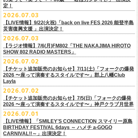
また払い戻しのご希望の方は、大変お手数ですが、来月8月末までに、
定！
福島県公演
・ファンクラブ優先でご購入の方は ヤングフラワーズ
開場15:30 開演16:00
2026.07.03
flocommail@youngflowers.jp まで
↓
【LIVE情報】9/22(火祝)「back on live FES 2026 能登半島
・プレイガイドでご購入の方は flowerotegami@gmail.com まで
災害復興支援 」出演決定！
◎フラワーカンパニーズ 「フラカンのクアトロツアー
ご連絡いただきますようお願い致します。
＜振替日程＞
2026.07.03
2026」
◎チャリティーグッズ「思いのチャーム」（*リフレクターチャーム）
ご来場くださる皆様はどうぞお気をつけて会場までいらしてください。
【ラジオ情報】7/6(月)FM802「THE NAKAJIMA HIROTO
■2026年12月18日（金） 鶴 5周⽬の47都道府県ツアー「鶴フェスへの
価格：各600円（税込）
11月1日、2日に@Zepp DiverCity Tokyoで開催されるSHELTER35周年を
SHOW 802 RADIO MASTERS」
道」福島県公演
・10/10(土)渋谷クラブクアトロ OPEN 16:15 START 17:00 問：ネ
カラー：白、緑、赤オレンジ
締めくくるファイナル2DAYSイベント「SHELTER 35th Anniversary
フラワーカンパニーズ メンバー、スタッフ一同
2026.07.02
開場18:30 開演19:00
クストロード
Finale ” ZeppがSHELTERになります ” 」のDAY2にフラワーカンパニーズ
■7月6日(月)14:00〜17:51 FM802「THE NAKAJIMA HIROTO SHOW 802
会場：福島県・OUTLINE 出演：鶴 / フラワーカンパニーズ
チケットぴあ
【チケット追加販売のお知らせ】7/11(土)「フォークの爆発
の出演が決定！
RADIO MASTERS」
9/19(土)開催「いしがきMUSIC FESTIVAL2026」に出演決定！
※開場開演時間が変更になります。ご注意ください。
イープラス
2026 〜座って演奏するスタイルです〜」郡上八幡Club
SHELTER35周年を締めくくるファイナルをサバシスターと一緒にお祝い
＊鈴木圭介、グレートマエカワ 生出演(17:00台出演予定）
今年はマチナカステージにてアコースティックライブの出演となりま
詳細：
https://afrock.jp/live/
21483/
ローチケ
Layla
させていただきます！
https://funky802.com/masters/
す。
2026.07.02
8/1(土)12:00よりチケット一般発売スタート！
・10/24(土)広島クラブクアトロ OPEN 16:15 START 17:00 問：キ
◎「SHELTER 35th Anniversary Finale ” ZeppがSHELTERになります ”
【チケット追加販売のお知らせ】7/5(日)「フォークの爆発
お待ちしております！
ーーーーーーーーーーー
ャンディー・プロモーション
DAY2」
2026 〜座って演奏するスタイルです〜」神戸クラブ月世界
＊振替公演にご来場が難しい方へ以下払い戻しのご案内です。
チケットぴあ
日時：2026年11月2日(月)
2026.07.01
◎「いしがきMUSIC FESTIVAL2026」
イープラス
会場：Zepp DiverCity Tokyo
日程：2026年9月19日(土)
【LIVE情報】「SMILEY’S CONNECTION スマイリー原島
ローチケ
＜払い戻し期間＞
出演：サバシスター、フラワーカンパニーズ
BIRTHDAY FESTIVAL 6days ～ ハメチ a-GOGO
会場：岩手県盛岡市盛岡城跡公園を中心に開催
チケット料金：オールスタンディング：¥3,935、２Ｆ指定：¥3,935 ※
7月13日 10:00～7月27日 23:59
◎「Handmade Rockふきん」
CARNIVAL!!～」出演決定！
チケット発売日：8月1日(土)12:00
・10/25(日)梅田クラブクアトロ OPEN 15:15 START 16:00 問：清
ドリンク代別 ※未就学児入場不可
価格：￥1,200(税込）
※TSURUKAI先行、
その他プレイガイドなどで4月19日福島公演のご購入