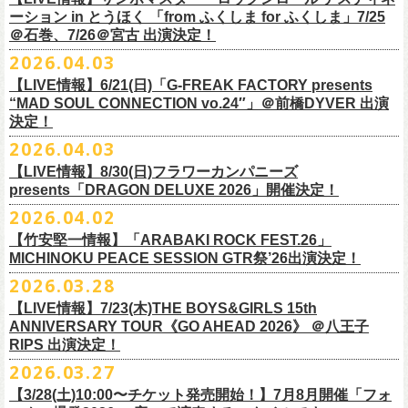
一般チケット前売5,000円/ 当日5,500円
ネクストロード 03-5114-7444 (平日14～18時)
ーション in とうほく 「from ふくしま for ふくしま」7/25
https://rainbowhill.jp/
＊鶴オフィシャルサイト：
https://afrock.jp/
ーーーーー
＠石巻、7/26＠宮古 出演決定！
鈴木実貴子ズ自主企画イベント『心臓の騒音』にフラワーカンパニーズ
2026.04.03
・7月2日(木)＠荻窪TOP BEAT CLUB
＜振替公演・チケットの払い戻しについて＞
の出演が決定！
*ワンマン
【LIVE情報】6/21(日)「G-FREAK FACTORY presents
・現在、振替日程、および各公演のチケット払い戻しに関する詳細を調
本日よりオフィシャル先行もスタート！どうぞお見逃しなく〜
本日4月23日(木)に結成37周年を迎えたフラワーカンパニーズ、自身初と
OPEN：19:00 / START：19:30
“MAD SOUL CONNECTION vo.24″」＠前橋DYVER 出演
整しております。 決定次第、改めて各バンドの公式サイトおよび公式
なるクラブクアトロ・ワンマンツアーの開催が決定！
決定！
前売：¥5,000 / 当日：¥5,500 ＋1DRINK(¥700)
SNS等にてご案内いたしますので、今しばらくお待ちください。
◎鈴木実貴子ズ自主企画イベント『心臓の騒音』
https://topbeatclub.com/schedule/?month=202607
2026.04.03
・お手持ちのチケット（紙・電子共に）は、詳細が発表されるまでその
日程：12月3日(木)
◎フラワーカンパニーズ 「フラカンのクアトロツアー2026」
まま大切に保管していただきますようお願い申し上げます。振替公演や
【LIVE情報】8/30(日)フラワーカンパニーズ
時間：開場 18:30 開演 19:00
10/10(土)渋谷クラブクアトロ OPEN 16:15 START 17:00 問：ネク
払い戻しの際に必要となります。
presents「DRAGON DELUXE 2026」開催決定！
会場 ：新代田FEVER
ストロード
2026.04.02
料金：4,500円（税込/ドリンク代別/整理番号有）
10/24(土)広島クラブクアトロ OPEN 16:15 START 17:00 問：キャ
改めて万全の体制で、鶴とともにライブをお届けできたらと思いますの
出演：鈴木実貴子ズ / フラワーカンパニーズ
ンディー・プロモーション
【竹安堅一情報】「ARABAKI ROCK FEST.26」
で、ご理解のほど、何卒宜しくお願い致します。
フラワーカンパニーズのベーシスト兼リーダー兼社長、グレートマエカ
一般チケット発売日：8月23(土)
MICHINOKU PEACE SESSION GTR祭’26出演決定！
10/25(日)梅田クラブクアトロ OPEN 15:15 START 16:00 問：清水
ワの57歳の誕生日を記念し、7年ぶりの奄美大島で、誕生日会&前夜祭開
問い合わせ：VINTAGE ROCK std. 03-5787-5350 （平日12:00～17:00）
音泉
2026.03.28
催決定!
https://vintage-rock.com/
11/1(日)名古屋クラブクアトロ OPEN 15:15 START 16:00 問：JAIL
お待たせしました！怒髪天との恒例”ジャンピング乾杯TOUR”、もちろん
【LIVE情報】7/23(木)THE BOYS&GIRLS 15th
HOUSE
今年も開催決定！
ANNIVERSARY TOUR《GO AHEAD 2026》 ＠八王子
◎「フォークの爆発2026 ミニマル巡業 ～うたとギターとコーラスと～
＜全公演共通＞
みんなで足腰鍛えて挑みます〜
【オフィシャルサイト先行】
RIPS 出演決定！
GMBD前夜祭」
チケット料金：前売￥5,700(税込/ドリンク代別途要)
◎「レッツけんこうアンブレラチャーム」（ランダム）
受付期間：04/25(土)20:00～04/30(木)23:
59
2026.03.27
※ミニマル巡業とは『新たな試みとして歌とアコースティックギター一
※高校生以下は当日¥2,000キャッシュバック（当日年齢を証明できるも
価格：￥500(税込)
本日よりHP先行も受付スタート！お見逃しなく！！
▼受付URL
本とコーラスと小物の楽器などで構成するライヴ』です
【3/28(土)10:00〜チケット発売開始！】7月8月開催「フォ
の（学生証、保険証など）のご提示が必要となります）
仕様：チャーム4種（けいくん、まーちゃん、けんちゃん、
こにし）/アル
https://eplus.jp/suzukimikiko-
1203-flowercompanyz/
日時：2026年9月26日(土) 開場17:00 開演18:00