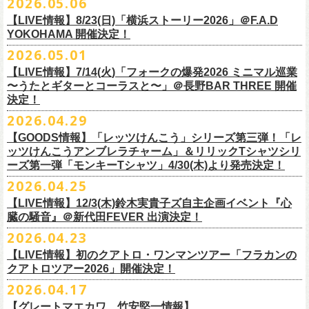
2026.05.06
OPEN 18:15
／
START 19:00
この第一回目となるゲストに、中村達也さんをお迎えしてお届けしま
払戻し期間内に購入された申込サイト内「マイページ」
◎「ラッコなエコバッグ」
より払戻し手続
も逸話まで、これまでもさまざまな伝説が語られてきたてE.L.L。
前売￥
5,500-
／当日￥
6,000-
（ドリンク代別）
す！
【LIVE情報】8/23(日)「横浜ストーリー2026」＠F.A.D
きの上、CASH POST(注 1)をご利用いただき、払戻しさせていただきま
価格：￥1,500(税込）
◎「フラカンの年末ベストナイン2026」
来年2027年にオープン50周年を控えたE.L.Lについて、フラカン鈴木圭介
チケット発売日：2026
年
7
月
5
日
(
日
) 12:00
～
YOKOHAMA 開催決定！
どうぞお楽しみに！
す。
カラー：オリーブ
11/21(土) 函館ARARA 開場16:30/開演17:00 問い合わせ：ARARA
とグレートマエカワがホスト役となり、さまざまなバンドマン、シンガ
プレイガイド：
Live Pocket
https://livepocket.jp/e/que20260903
2026.05.01
お客様ご自身でのお手続きが必要となりますため、
素材 ： ポリエステル
下記URLより払戻し手
11/23(月・祝)八戸ROXX 開場15:30/開演16:00 問い合わせ：ノースロ
ー、関係者をゲストに迎えて語り明かすトークセッションを企画。
問：
AILE C.E Works 03-5433-2500
◎ツワモノたちの記憶〜E.L.L50周年プロジェクト・スペシャルトーク〜
順をご確認の上、
サイズ：本体／約W310mm ×H340mm（持ち手含む500mm）
払戻し期限内にお手続きをお願いいたします。
ードミュージック
【LIVE情報】7/14(火)「フォークの爆発2026 ミニマル巡業
このトークシリーズでは、E.L.L.にこれまで関わってきたミュージシャ
vol.1
https://l-tike.com/guide/a_
持ち手／約W50mm × H160mm
cashpost.html
〜うたとギターとコーラスと〜」＠長野BAR THREE 開催
11/28(土) 宮崎LAZARUS 開場16:30/開演17:00 問い合わせ：LAZARUS
ン、関係者、そして当時はファンだった人々とともに、まもなく50年を
家主のツアー「YANUSHI LIVE TOUR 2026」にフラワーカンパニーズの
開催日時：2026年8月31日（月）開場19:00 開演19:30
決定！
※電子チケットの仕様上、
折りたたみマチ／約160mm
購入チケットを一部のみ払戻しすることはで
11/29(日) 鹿児島SR HALL 開場15:30/開演16:00 問い合わせ：SR HALL
迎えるライブハウスの、ツワモノたちの記憶を語っていきます。配信や
出演が決定！
◎「Handmade Rockエプロン」価格：￥5,500(税込）
会場：ell.SIZE （名古屋市中区大須2-10-43）
きません。
容量：約12L
12/5(土) 足利ライブハウス大使館 開場16:30/開演17:00 問い合わせ：
2026.04.29
インタビューでは語れない、ここだけの話もたくさん披露予定。
8/9(日)東京・SHIBUYA CLUB QUATTRO に出演させていただきます。
カラー：ダークインディゴ, キャメル
出演：鈴木圭介、グレートマエカワ、平野茂平 （Electric Lady Land会
（注 1）
※ ハンドル部分のゴムで止めて小さく携帯できます
金融庁管轄の資金移動者である株式会社ＤＧフィナンシャルテク
ネクストロード
【GOODS情報】「レッツけんこう」シリーズ第三弾！「レ
チケット完売となっておりました7/19(日)開催「フォークの爆発2026 〜
素材 ：
長） ゲスト：中村達也
ノ
ロジー(資金移動業者登録 番号：関東財務局長第 00094 号)の
12/6(日) 松本ALECX 開場15:30/開演16:000 問い合わせ：FOB新潟
7/10(金)開催のvol.0ではElectric Lady Land創始者であり現会長の平野茂
ッツけんこうアンブレラチャーム」＆リリックTシャツシリ
◎「YANUSHI LIVE TOUR 2026」 -東京公演-
座って演奏するスタイルです〜」東京・有楽町I’M A SHOW 公演につきま
（ダークインディゴ）綿 90％ , レーヨン 10％ デニム
チケット料金：全席指定¥3,500（税込） *未就学児童入場不可
「CASHPOST」が提供しているサービスです。
ーーーーー
12/11(金) 京都磔磔 〜年末恒例磔磔2デイズ〜 開場18:30/開演19:00
ーズ第一弾「モンキーTシャツ」4/30(木)より発売決定！
平氏をゲストに迎え、フラワーカンパニーズ メンバー4人とともにお届け
日時：2026/8/9(日) OPEN 17:00 / START 18:00
して、若干枚数＜立ち見指定＞での追加販売を行うことが決定しまし
（キャメル）綿 100％ キャンバス
チケット発売日：7月11日(土)10:00
購入されたマイページより払戻しさせていただきます。
問い合わせ：清水音泉
します。
2026.04.25
会場：SHIBUYA CLUB QUATTRO
8月29日(土)、30日(日)＠ゼビオアリーナ仙台 で開催されるスピッツ主催
た。
サイズ：フリー（着丈 92cm , 横幅 70cm , ショルダーテープ長 160cm）
プレイガイド：チケットぴあ
https://t.pia.jp/
PKコード：332-844
「レッツけんこう」シリーズ第三弾！アンブレラチャームの発売が決
マイページ：
https://l-tike.com/
mypage/
12/12(土) 京都磔磔 〜年末恒例磔磔2デイズ〜 開場16:30/開演17:00
今後のゲスト発表と合わせて、どうぞお楽しみに！
出演：家主 GUEST：フラワーカンパニーズ
「ロックのほそ道2026 〜15th Anniversary Special〜」にフラワーカンパ
※ フロントポケットにペン差し付き
お問い合わせ：ell.SIZE 052-211-3997
【LIVE情報】12/3(木)鈴木実貴子ズ自主企画イベント『心
定！
※本手続き中の操作、ご登録内容はしっかりとご確認のうえ、
お手続き
問い合わせ：清水音泉
チケット前売料金：一般 4,500円 / 学生 3,500円(共にドリンク代別)
ニーズの出演が決定！
◎「フォークの爆発2026 〜座って演奏するスタイルです〜」
臓の騒音』＠新代田FEVER 出演決定！
Electric Lady Landホームページ ＞
https://www.ell.co.jp/
アルミ蒸着袋入り、ランダムでご購入いただく”どれになるかお楽しみス
ください。
12/19(土) 盛岡岩手県公会堂21号室 〜ツアー最終日はフォークの爆
◎ツワモノたちの記憶〜E.L.L50周年プロジェクト・スペシャルトーク〜
※学生は公演当日に学生証の提示が必要となります
フラワーカンパニーズの出演日は8月29日(土)になります。
7/19(日)東京・有楽町I’M A SHOW 15:15/16:00
※本イベントはトークイベントです。当日はライブパフォーマンスはご
2026.04.23
タイル”での販売となります。
またお手続き時のお客様の不備に伴う対応は一切できかねますため
、ご
発〜 *アコースティックライヴ 開場16:30/開演17:00 問い合わせ：ノ
vol.0
※中学生以下無料
追加チケット＞立ち見指定 ￥5,500（税込/ドリンク代別）
ざいません。
了承ください。
ースロードミュージック
【LIVE情報】初のクアトロ・ワンマンツアー「フラカンの
開催日時：2026年7月10日（金）開場18:30 開演19:00
プレイガイド：チケット(イープラス)：
5月15日(金)18:00より、チケット先行受付もスタート！（〜5月24日
発売日：5月30日(土)10:00〜
さらに、フラカンの楽曲（歌詞）をデザインしたリリックTシャツシリー
※メール受信に際して、
事前に下記2つのドメインを受信できるように設
チケット料金：前売￥5,200(税込/ドリンク代別途要) / *12/19盛岡公演の
クアトロツアー2026」開催決定！
会場：ell.SIZE （名古屋市中区大須2-10-43）
一般チケット発売日：2026/5/30(土) 10:00 URL：
(日)23:59まで）
問：ネクストロード 03-5114-7444（平日14～18時）
https://nextroad-
モノブライトの対バンツアーにフラワーカンパニーズの出演が決定！
ズが新たに登場！
定しておいてくだ
さい。
み 前売￥5,500(税込/指定席/ドリンク代別途要)
2026.04.17
出演：フラワーカンパニーズ ゲスト：平野茂平 （Electric Lady Land会
https://eplus.jp/yanushi/
「ロックのほそ道」15周年、みんなで盛大にお祝いしましょう！
p.com/contact/
10/16(金)恵⽐寿LIQUIDROOM 公演に出演させていただきます。
第一弾は1998年リリースのアルバム『マンモスフラワー』収録「モンキ
メールが届かない場合等も、
必ず期間内にご自身で設定をご確認くださ
＊全公演共通＞高校生以下は当日¥2,000キャッシュバック（
当日年齢を
長）
問い合わせ：HOT STUFF PROMOTION 050-5211-6077
https://www.red-
【グレートマエカワ、竹安堅一情報】