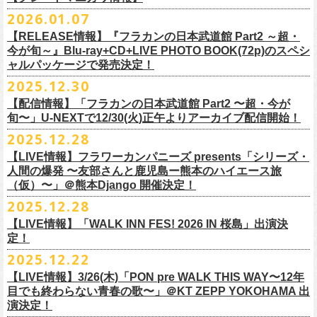
※販売ページは、2月21日0時以降に表示されます。ご了承ください。
S ： 身丈66cm / 身幅55cm / 肩幅52cm / 袖丈21cm
6/11(木)香川・高松燦庫(sanko) 18:30/19:00 問：燦庫-
問い合わせ：
G.I.P.
https://www.gip-web.co.jp/t/info
本とコーラスと小
2026.01.07
物の楽器などで構成するライヴ』です
M ： 身丈70cm / 身幅58cm / 肩幅55cm / 袖丈23cm
◎STUDIO 841 PRESENTS LIVE 2026-1「前ベン」
SANKO-/TOONICE
・5月31日(日) 開場 15:30 / 開演 16:00
日時：6/28(日) 開場15:30/開演16:00
注意事項
L ： 身丈74cm / 身幅61cm / 肩幅58cm / 袖丈25cm
【RELEASE情報】『フラカンの日本武道館 Part2 ～超・
【公演日】2026/2/7 (土)
6/13(土)三重・鳥羽水族館 18:15/18:45 問：ネクストロード
ーーーーーーーーーーーーーー
4月5日(日) 友部正人さんとの２マンライブ＠熊本Djangoの一般発売日に
会場：岐阜柳ヶ瀬ANTS
会場：札幌musica hall cafe
※営利目的のチケットの転売は固くお断り致します。転売チケットは入
XL ： 身丈78cm / 身幅64cm / 肩幅61cm / 袖丈27cm
今が旬～』Blu-ray+CD+LIVE PHOTO BOOK(72p)のスペシ
【開場/開演】16:30/17:00
チケット料金：4,800円（税込/整理番号付/ドリンク代別）
＊【オフィシャルサイト先行】
つきまして、
出演：フラワーカンパニーズ/SCOOBIE DO
チケット料金：4,800円（税込/整理番号付/ドリンク代別）
場をお断りする場合もあり
ャルパッケージで発売決定！
※上記サイズはあくまでも目安の寸法です
【会場】スタジオ841 埼玉県大里郡寄居町寄居1010
※6/13＠鳥羽はドリンク代なし
受付期間：
4/4(
土
)21:00
～
4/30(
木
)23:
59
◎「オクノマサヒコ Japan Tour2026初夏の陣〜奥野還暦イヤー記念
当初2月7日(土)でご案内しておりましたが、諸事情により、
チケット料金：前売り¥5.200(税込/D別/整理番号付)
※高校生以下は当日¥2,000キャッシュバック（
当日年齢を証明できるも
ますのでご注意ください。
2025.12.30
【出演】湯川トーベン、グレートマエカワ
※高校生以下は当日¥2,000キャッシュバック（
当日年齢を証明できるも
受付
URL
：
‘
https://eplus.jp/
sambomaster/
祭〜」
2月11日(水祝)からの発売に変更となりました。
一般チケット発売日：2026年3月8日(日)
の（学生証、保険証など）
のご提示が必要となります）
※撮影・録音・録画などは禁止とさせていただきます。また開場時のご
【チャージ】￥4,000
【配信情報】「フラカンの日本武道館 Part2 〜超・今が
の（学生証、保険証など）
のご提示が必要となります）
枚数制限
ご予定していただいた皆さまにはご迷惑おかけしますが、何卒宜しくお
プレイガイド：
一般チケット発売日：3月28日(土)
自分の席以外の席取りは
【予約】
旬〜」U-NEXTで12/30(火)正午よりアーカイブ配信開始！
一般チケット発売日：3月8日(日)10:00
・ライブハウス公演：お
1
人様
1
公演につき
1
枚まで
＊5/15(金)大阪ムジカジャポニカ
願い致します。
イープラス
お問い合わせ : 浮雲社中
contact@ml.ukigmo.org
ご遠慮ください。
https://www.facebook.com/p/%E3%82%B9%E3%82%BF%E3%82%B8%
プレイガイドなど詳細はライブページにてご確認ください
当落結果：
2025.12.28
5/2(
土
)13:00
予定
DJ&LIVE オクノマサヒコ
2024年9月に荻窪TOP BEAT CLUBでフラワーカンパニーズ＆うつみよう
問い合わせ：柳ヶ瀬アンツ
http://www.
ants69.com/information.html
※マスクの着用は任意となりますが、過度な発声や他のお客様のご迷惑
E3%82%AA%EF%BC%98%EF%BC%94%EF%BC%91-
https://flowercompanyz.com/live/2026/01/30/8956
入金期限：
5/4(
月
)21:00
(奥野真哉、グレートマエカワ)
◎フラワーカンパニーズ presents 「シリーズ・人間の爆発 〜
友部
さん
と
こ＆YOKOLOCO BAND合同企画として初開催、昨年は毎年恒例のフラワ
となる声量はお控えく
【LIVE情報】フラワーカンパニーズ presents「シリーズ・
61550212223544/
発券開始日：各公演日
10
日前～
ゲストDJ:45CLUB（mic&VITON6969）
鹿児島ー熊本のハイエース旅〜」
ーカンパニーズ主催イベント「DRAGON DELUXE」の特別編として11月
人間の爆発 〜友部さんと鹿児島ー熊本のハイエース旅
ださい。
＊追加された6/28(日)札幌公演は3/28(土)からの発売になります
ーーーーーーーーーーーーーー
18:00〜
日時：2026年4月5日(日) 開場14:30 開演15:00
（仮）〜」＠熊本Django 開催決定！
に名古屋DIAMOND HALで行ったスペシャル企画「俺たちのザ・ベストテ
※飲食を伴うイベントのため、公演当日、体調不良や発熱症状のある方
¥3,000(ドリンク別)
会場：熊本Django
ン」。
は、来場をご遠慮いただ
2025.12.28
◎「まいう〜ロックフェス2026」
6/28(日) 札幌musica hall cafe 開場15:30/開演16:00 問：浮雲社中
整理番号あり
出演：フラワーカンパニーズ、
友部
正人
1978年〜1989年まで放送されていた伝説の歌番組【ザ・ベストテン】の
きますようお願いいたします。
【LIVE情報】「WALK INN FES! 2026 IN 桜島」出演決
【公演日】2026/2/10 (火)
チケット料金：4,800円（税込/整理番号付/ドリンク代別）
U25(25歳以下〜入場ラスト・要証明)¥2,000(D別）
チケット料金：5200円（税込/ドリンク代別/整理番号付）
トリビュート企画として、誰もが口ずさめる当時ヒットした歌謡曲のみ
※ミュージシャンによるトークイベントですが、音楽の話は一切いたし
定！
【開場/開演】18:30/19:00
※高校生以下は当日¥2,000キャッシュバック（
当日年齢を証明できるも
2/28 19時よりこちらのフォームで予約開始！
一般チケット発売日：2026年2月11日(水祝)10:00
で全て構成するカヴァーライヴとなる今企画。同時代に音楽に目覚めた
ませんのでご了承ください。
2025.12.22
【会場】荻窪 TOP BEAT CLUB
の（学生証、保険証など）
のご提示が必要となります）一般チケット一
https://musicaja.info/11920
釜石市民ホール TETTOで開催される「Mobstyles presents
プレイガイド：イープラス
バンドマンたちが数々の昭和歌謡曲へのリスペクトを全身全霊でぶつけ
【出演】オーバーオールズ（石塚英彦、三宅伸治、グレートマエカワ、
般チケット発売日：3月28日(土)10:00
【LIVE情報】3/26(木)「PON pre WALK THIS WAY〜12年
KOKOKARA」にフラワーカンパニーズの出演が決定！
問い合わせ：熊本Django
る、そのスペシャルなステージの噂は各所に拡がり、次回への熱望の声
公演に関するお問い合わせ 新宿ロフトプラスワン 03-3205-6864
石塚幸作）／GSK／どんぐりパワーズ／工膝わたる（THE NUGGETS）
目でも終わらない青春の歌〜」＠KT ZEPP YOKOHAMA 出
フラワーカンパニーズのアコースティック企画「
フォークの爆発2026」
＊5/16(土)広島bar edge
本日よりオフィシャル先行の受付もスタート！
を受け、「俺たちのザ・ベストテン2026」の開催が決定！
主催：音楽と人編集部 https://ongakutohito.com/
【前売】￥5,000 ( +1D)
演決定！
の開催が決定！
DJ&LIVE オクノマサヒコ
東日本大震災から15年、新たなスタートを応援するイベント、ぜひお待
トークイベント〈第11回！ 僕たち、プロ野球大好きミュージシャンで