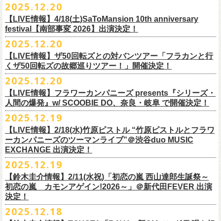
【発売場所】イープラス／Peatix
2025.12.20
(奥野真哉、グレートマエカワ)
ちしております。
5月、東京・荻窪TOP BEAT CLUB、さらに待望の初の大阪・十三GABU
す！〉の開催決定！
【イープラス URL】https://eplus.jp/sf/detail/4461090001-P0030001
今年は、通常のアコースティック・スタイル「〜
座って演奏するスタイ
ゲストDJ:OKA-T／SAKI／HYNG
と、2公演での開催となる。
【LIVE情報】4/18(土)SaToMansion 10th anniversary
【Peatix URL】https://peatix.com/event/4782289
U-NEXTにて独占ライブ配信された9月20日(土)開催の日本武道館公演『フ
ルです〜」でのライヴに加え、
新たな試みとして歌とアコースティック
18:00〜
◎「Mobstyles presents KOKOKARA」
ベストテン世代による、ベストテン世代のための、そしてベストテン世
festival【南部事変 2026】出演決定！
【発売日】1/13 18:00
ラカンの日本武道館 Part2 〜超・今が旬〜』の模様が、12/30(火)正午よ
ギター一本とコーラスと小
物の楽器などで構成するライヴ「ミニマル巡
¥3,000(ドリンク別)
日時：2026年3月20日(金祝) 開場16:00 / 開演 17:00
代じゃなくてもきっと楽しんでいただける、懐かしくも新鮮でとびきり
2025.12.20
【問】TOP BEAT CLUB 03-6913-5433
り再びU-NEXTにてアーカイブ配信スタート！
業 〜うたとギターとコーラスと〜」の２形態で開催いたします。
予約メールアドレス
会場：釜石市民ホール TETTO ホールA（〒026-0024 岩手県釜石市大町
贅沢なステージショウ！
【LIVE情報】ザ50回転ズとの対バンツアー「フラカンと行
okumasa.hrsm@gmail.com
1-1-9）
今年はどんな選曲＆ランキングになるのか！？
くザ50回転ズの故郷巡りツアー！」開催決定！
全国のライブハウスを主戦場とし”メンバーチェンジなし、
活動休止な
初の試み、そして初の会場を多く含む今ツアー、
どうぞお楽しみに！
出演：10-FEET / フラワーカンパニーズ / OA 田原 104 洋/SBE
どうぞお楽しみに！
◎「オクノマサヒコの DJ Dinners2026〜グレッグ・バレンタイン〜」
し”で全国各地でライブ・
ツアーを続けているフラカンが、結成36年
2025.12.20
友部正人さんと今度は九州へ！熊本で２マンライブ開催決定！
チケット料金：前売￥6,600（税込）
【日 程】2026年2月12日(木)
で”超・今が旬”
と自負し10年振りに挑んだ2度目の日本武道館ライブ。
＊オフィシャル先行実施！
＊【ザ・ベストテン】初代司会者、久米宏さんのご逝去の報に接し、心
【LIVE情報】フラワーカンパニーズ presents『シリーズ・
【時 間】OPEN 18:00 CLOSE 23:00 (L/O 22:00)
映像監督・番場秀一氏が当日の模様と前後に行ったインタビューを交
◎フラワーカンパニーズ presents 「シリーズ・人間の爆発 〜
友部
さん
と
◎「フォークの爆発2026 ミニマル巡業 〜うたとギターとコーラスと〜」
受付期間：1/24(土) 18:00〜2/1(日) 23:59
人間の爆発』w/ SCOOBIE DO、奈良・岐阜 で開催決定！
から哀悼の意を捧げます
※お店のキャパシティに限りがあるため、混雑状況によっては時間制の
え、今のフラカンをリアルに映し出した148分。
鹿児島ー熊本のハイエース旅〜」
＊ミニマル巡業とは『
新たな試みとして歌とアコースティックギター一
https://l-tike.com/kokokara/
昨年9月20日(土)に開催されたフラワーカンパニーズ 日本武道館公演『フ
2025.12.19
入れ替えとさせていただきます。
日時：2026年4月5日(日) 開場14:30 開演15:00
本とコーラスと小
物の楽器などで構成するライヴ』です
問い合わせ：G/i/P 問い合わせフォーム
http://www.gip-web.co.jp/t/info
◎フラカン＆ヨコロコ合同企画「俺たちのザ・ベストテン2026」大阪編
ラカンの日本武道館 Part2 〜超・今が旬〜』の模様を収録したLIVE Blu-
【LIVE情報】2/18(水)竹原ピストル “竹原ピストルとフラワ
何卒、ご了承ください。
この配信を記念し公開されている、2020年開催の横浜アリーナでの無観
会場：熊本Django
6/8(月)京都・紫明会館 18:30/19:00 問：SOLE CAFE
イベントオフィシャルサイト：
【昭和の歌番組を代表する『ザ・ベストテン』のトリビュートLIVE。
ray+CDの発売が決定！
ーカンパニーズのツーマンライブ”＠渋谷duo MUSIC
【会 場】押競満寿 〒151-0062 東京都渋谷区元代々木町25-5 1F
客配信ライブ、
2022年開催の日比谷野音ライブ、
そして年末恒例となっ
出演：フラワーカンパニーズ、
友部
正人
6/10(水)広島・東広島 西条公会堂 18:30/19:00 問：キャンディープロモ
https://www.mobstyles.tokyo/view/page/mob25th
数々の昭和歌謡のカヴァーだけの一夜】
EXCHANGE 出演決定！
【料金】2000円（1ドリンク付き）
ている京都のライブハウス磔磔でのセットリ
ストほぼ被りなし2DAYSの
チケット料金：5200円（税込/ドリンク代別/整理番号付）
ーション広島
日時：5/14(木) 開場18:30／開演19:00
全国のライブハウスを主戦場とし”メンバーチェンジなし、活動休止な
2025.12.19
2023年の映像と合わせて、どうぞお楽しみください。
一般チケット発売日：2026年2月11日(水祝)10:00
6/11(木)香川・高松燦庫(sanko) 18:30/19:00 問：燦庫-
会場：大阪・十三GABU
し”で全国各地でライブ・ツアーを続けているフラカンが、結成36年
プレイガイド：イープラス
【鈴木圭介情報】2/11(水祝)「初恋の嵐 西山達郎生誕祭～
SANKO-/TOONICE
出演：
で”超・今が旬”と自負し10年振りに挑んだ2度目の日本武道館ライブ。
初恋の嵐 カモンアゲイン!2026～」＠新代田FEVER 出演
問い合わせ：熊本Django
6/13(土)三重・鳥羽水族館 18:15/18:45 問：ネクストロード
真城めぐみ(Vo)
映像監督・番場秀一氏が当日の模様と前後に行ったインタビューを交
決定！
＊U-NEXT独占ライブ配信詳細
チケット料金：4,800円（税込/整理番号付/ドリンク代別）
うつみようこ(Vo)
え、今のフラカンをリアルに映し出した148分の映像、またライブ音源と
◎フラワーカンパニーズ「フラカンの日本武道館 Part2 〜超・今が
＊一般チケット発売日が当初のご案内より変更となりました
2025.12.18
※6/13＠鳥羽はドリンク代なし
鈴木圭介(Vo)
しても楽しめるのに加え、新保勇樹、CHIYORI、2人の気鋭カメラマンが
旬〜」