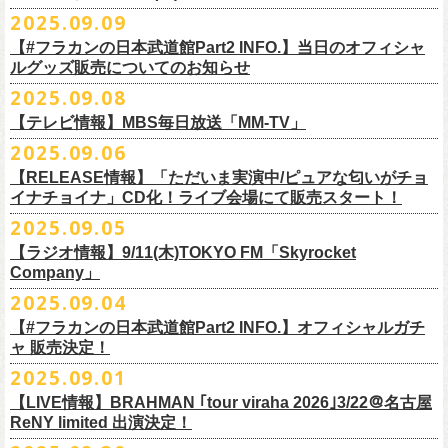
DJやついいちろう
Secret Artist：*後日発表
問い合わせ／SOGO TOKYO 03-3405-9999
2025.09.09
11月15日(土) 福井CHOP 16:30/17:00
■9月13日(土)19:00〜20:00 Inter FM「LOVE ON MUSIC」
Name the Night
Guest Artist : 鈴木圭介 (フラワーカンパニーズ)
11月16日(日) 神戸VARIT. 15:30/16:00
【#フラカンの日本武道館Part2 INFO.】当日のオフィシャ
＊鈴木圭介、グレートマエカワ生出演
ハモニカクリームズ
MC ：矢野きよ実
11月29日(土) 名古屋E.L.L 16:30/17:00
ルグッズ販売についてのお知らせ
https://www.interfm.co.jp/loveonmusic/
雅轟太鼓
料金：全席指定 ／ 前売 ￥6,500‐ 当日 ￥7,000‐ 入場時ドリンク代￥600-
11月30日(日) 静岡サナッシュ 15:30/16:00
2025.09.08
別途必要
9月20日(土)フラカンの日本武道館公演当日のグッズ販売ついてのお知ら
12月6日(土) 宇都宮HEAVEN’S ROCK VJ-2 16:30/17:00
◆お笑いステージ◆
チケット発売：2025年10月15日(水) 正午～
【テレビ情報】MBS毎日放送「MM-TV」
せです。
12月7日(日) 水戸LIGHT HOUSE 15:30/16:00
ですよ。
チケット受付：チケットぴあ Ｐコード 311-504
2025.09.06
12月13日(土) 盛岡CLUB CHANGE WAVE 16:30/17:00
■
9月8
日(月)27:20〜
MBS毎日放送「MM-TV」
ヨネダ2000
イープラス
https://eplus.jp/minnano-xmas/
☆グッズ販売：12:00〜予定（準備状況により、
少々お待ちいただく場合
本日開催された「フラカンの日本武道館 Part2 〜超・今が旬〜」こちら
12月14日(日) 弘前KEEP THE BEAT 15:30/16:00
【RELEASE情報】「ただいま実演中/ピュアな匂いがチョ
＊グレートマエカワ インタビューOA
================================================
お問合せ：並矢株式会社 052-683-5885 （平日10時から17時）
がございます）
のライブの模様がU-NEXTにて独占ライブ配信されることが決定！
イナチョイナ」CD化！ライブ会場にて販売スタート！
12月21日(日) 京都磔磔 15:30/16:00
◎「ドラデラ2025 爽やかアクキー」
※
リピート放送；
9/11(木)、9/12(金)、9/14(日)
☆ご購入商品を入れる袋のご用意はございませんので、
みなさまの方で
詳細は後日発表致します。
12月22日(月) 京都磔磔 18:30/19:00
2025.09.05
価格：800円(税込)
https://www.mbs.jp/mmtv/
文・天野史彬 写真：新保勇樹
ご準備をお願い致します
昨日開催しました「フラカンの日本武道館 Part2 〜超・今が旬〜」にて
2026年
サイズ：85 × 40ｍｍ
#MMTV_mbs
【ラジオ情報】9/11(木)TOKYO FM「Skyrocket
どうぞお楽しみに！
オフィシャルグッズを購入いただきありがとうございました。
1月17日(土) 長野CLUB JUNK BOX 16:30/17:00
Company」
▼
＊「フラカンの日本武道館 Part2 オフィシャルグッズ」につきまして
一部の商品を事後通販させていただくことが決定しました。
1月18日(日) 千葉LOOK 15:30/16:00
ーーーーーーーーーーーーーー
2025年９月20日、フラワーカンパニーズが10年ぶりとなる日本武道館ワ
2025.09.04
現金に加え、各種キャッシュレス決済もご利用いただけます。
対応ブ
1月24日(土) 高知X-pt. 16:30/17:00
■9月11日(木)17:00〜20:00 TOKYO FM「Skyrocket Company」
ンマン公演「フラカンの日本武道館Part2 〜超・今が旬〜」を開催した。
ランドは下記画像をご確認ください
商品を買い逃した方、追加で買いたいなという方、ぜひご利用くださ
【#フラカンの日本武道館Part2 INFO.】オフィシャルガチ
1月25日(日) 広島SECOND CRUTCH 15:30/16:00
＊鈴木圭介、グレートマエカワ 生出演
☆フラワーカンパニーズ presents 「DRAGON DELUXE 2025〜特別
熟練の凄みと、消えることのないみずみずしさを兼ね備えた演奏。派手
ャ 販売決定！
い。
1月27日(火) 四日市CLUB CHAOS 18:30/19:00
https://www.tfm.co.jp/sky/
編〜」【俺たちのザ・ベストテンPart2】
になり過ぎず、かと言ってストイックにもなり過ぎず。躍動するバンド
◎「チョイナチョイナTシャツ」
2025.09.01
1月31日(土) 札幌近松 16:30/17:00
日時：10月17日(金) Open 18:15 / Start 19:00
と楽曲の世界観を彩り、会場を鮮やかに彩った演出。ダブルアンコール
2025年9月20日(土)開催、フラワーカンパニーズ日本武道館ワンマンライ
価格：￥3,500（税込）
【 受付URL 】
2月4日(水) 下北沢シェルター 18:30/19:00
会場：名古屋DIAMOND HALL
【LIVE情報】BRAHMAN ｢tour viraha 2026｣3/22＠名古屋
までの全26曲、この10年間でリリースされてきた楽曲を中心としたリア
ブ「フラカンの日本武道館 Part2 〜超・今が旬〜」公演当日のオフィシ
ボディカラー：バニラ, グレイッシュパープル
https://capitalradioone.jp/
SHOP/387158/list.html
2月14日(土) 大阪バナナホール 16:30/17:00
ReNY limited 出演決定！
出演：
ルタイム感のあるセットリスト。すべてが「完璧だ！」と感嘆してしま
ャルグッズエリアにオフィシャルガチャが登場！
素材 ： 綿100％
2月15日(日) 岡山ペパーランド 15:30/16:00
フラワーカンパニーズ