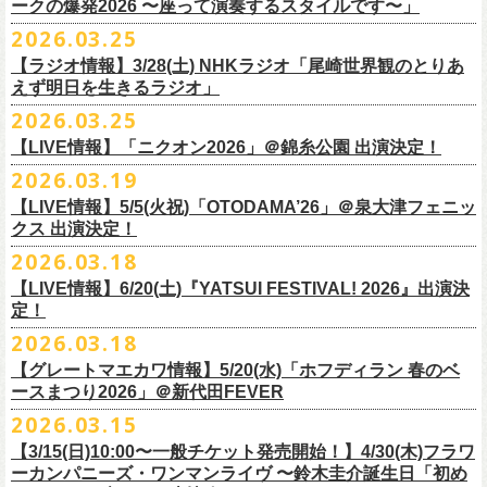
◎「レッツけんこう
タオル
」
ークの爆発2026 〜座って演奏するスタイルです〜」
一般チケット発売日：8月8日(土)
ミ蒸着袋入り(*どれになるかお楽しみスタイル）
☆HP先行：
会場：奄美大島＠ LIVE BOX MA・YASCO
価格：￥1,800 (税込)
2026.03.25
素材 ： 白アクリル , シリコンリング , ステンレス製カニカン
受付期間：4/16(木)12:00〜4/26(日)23:59
出演：フラワーカンパニーズ
カラー：ホワイト
サイズ ： （本体）40×28mm 厚み3mm
受付URL：
https://eplus.jp/jpk-tour26/
【ラジオ情報】3/28(土) NHKラジオ「尾崎世界観のとりあ
サンボマスター夏の東北７か所を廻るツアー「ロックンロール デスティ
オープニングアクトあり：ずぶ濡れブラザーズ
◎「レッツけんこうアンブレラチャーム」（ランダム）
イエローver.
サイズ：82cm × 34cm
えず明日を生きるラジオ」
ネーション in とうほく 「from ふくしま for ふくしま」、7/25(土)石巻、
チケット料金：前売 ¥3,800（税込/全自由席/整理番号付/ドリンク代別途
価格：￥500(税込)
素材：綿100%
◎怒髪天&フラワーカンパニーズ presents 「ジャンピング乾杯TOUR
7/26(日)宮古の2公演にフラワーカンパニーズの出演が決定！
2026.03.25
要）
仕様：チャーム4種（けいくん、まーちゃん、けんちゃん、
こにし）/アル
■3月28日(土)22:05〜22:55 NHKラジオ「尾崎世界観のとりあえず明日を
2026 “オレたち足腰お達者くらぶ”」
久しぶりのサンボマスターとの対バン、どうぞお楽しみに！
一般チケット発売日：6月6日(土)予定
ミ蒸着袋入り(*どれになるかお楽しみスタイル）
【LIVE情報】「ニクオン2026」＠錦糸公園 出演決定！
生きるラジオ」
・9月5日(土) 滋賀U☆STONE 17:00/17:30 （問）清水音泉 06-6357-
問い合わせ：LIVE BOX MA・YASCO
素材 ： 黄色アクリル , シリコンリング , ステンレス製カニカン
◎「レッツけんこうステッカーセット」*6枚組
＊鈴木圭介がゲストとして出演
2026.03.19
3666 (平日12:00〜17:00) info@shimizuonsen.com
◎サンボマスター「ロックンロール デスティネーション in とうほく
サイズ ： （本体）40×28mm 厚み3mm
価格：￥1,000（税込）
https://www.nhk.jp/p/rs/KG9YLK9LWL/
【LIVE情報】5/5(火祝)「OTODAMA’26」＠泉大津フェニッ
・9月6日(日) 伊勢RHYTHM 16:00/16:30 （問）JAILHOUSE 052-936-
「from ふくしま for ふくしま」
◎「グレートマエカワ第57回誕生日会 in 奄美大島」
素材 ： 塩ビ
クス 出演決定！
6041
www.jailhouse.jp
＊石巻公演
日時：2026年9月27日(日) 開場17:00 開演18:00
各サイズ
・9月12日(土) 弘前KEEP THE BEAT 17:00/17:30 （問）ノースロード
2026.03.18
日時：2026年7月25日(土) 開場 17:30 / 開演 18:00
会場：奄美大島＠ ROAD HOUSE ASiVi
けいくん：51×74mm
ミュージック秋田 018-833-7100
会場：宮城・石巻BLUE RESISTANCE
6/21(日)「G-FREAK FACTORY presents “MAD SOUL CONNECTION
出演：フラワーカンパニーズ
【LIVE情報】6/20(土)『YATSUI FESTIVAL! 2026』出演決
まーちゃん：44×70mm
・9月13日(日) 秋田Club SWINDLE 15:30/16:00 （問）ノースロードミュ
出演：サンボマスター、フラワーカンパニーズ
定！
vo.24″」＠前橋DYVER にて、G-FREAK FACTORYとの対バンが決定！
オープニングアクトあり：楠田莉子BAND
けんちゃん：41×64mm
ージック秋田 018-833-7100
チケット料金：
「ARABAKI ROCK FEST.26」4/26(日)MICHINOKU PEACE SESSION
一般発売日に先がけ、4/4(土) 10:00よりオフィシャル先行受付もスター
チケット料金：前売 ¥4,500（税込/整理番号付/ドリンク代別途要）
2026.03.18
こにし：49×66mm
出演：怒髪天、フラワーカンパニーズ
前売 ¥5,500(税込/ドリンク代別）
GTR祭’26ステージに、GUEST GUITARとして竹安堅一の出演が決定しま
ト。どうぞお見逃しなく！
一般チケット発売日：6月6日(土)予定
バンドロゴ：74×45mm
【グレートマエカワ情報】5/20(水)「ホフディラン 春のベ
チケット料金：オールスタンディング ￥6,900（税込/ドリンク代別途
U-22割 ￥4,500(税込/ドリンク代別/身分証持参必須（コピー不可/公演当
した！
問い合わせ：ROAD HOUSE ASiVi
チキパン(CHICKEN PUNKS)：45×90mm
ースまつり2026」＠新代田FEVER
要）※未就学児童入場不可(小学生以上のご入場される方全てにチケット
日提示できない場合は一般価格チケットとの差額分をお支払いいただき
◎「G-FREAK FACTORY presents “MAD SOUL CONNECTION vo.24″」
2026.03.15
必要)
ます)
◎「ARABAKI ROCK FEST.26」
日時：2026年6月21日(日) 開場16:30 / 開演 17:00
一般チケット発売日：6月6日(土)
※１人１枚※未就学児入場不可/小学生以上チケット必要
【3/15(日)10:00〜一般チケット発売開始！】4/30(木)フラワ
日時：4月25日(土) 開場9:30 開演10:30
会場：前橋DYVER
ーカンパニーズ・ワンマンライヴ 〜鈴木圭介誕生日「初め
一般チケット発売日：2026年6月6日(土)
4月26日(日) 開場9:30 開演10:30 ※竹安堅一の出演は4/26(日)
出演：G-FREAK FACTORY、フラワーカンパニーズ