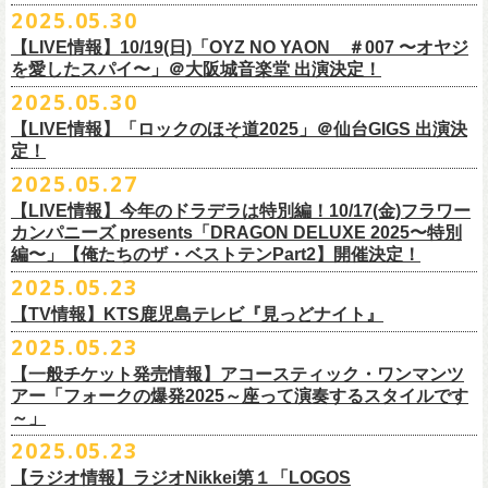
公演を直前に控えた9月3日(水)、
トークイベントを開催！
12月14日(日) 弘前KEEP THE BEAT 15:30/16:00
2025.05.30
7月21日(月祝)21:00より配信されます。
■内容：サイン会＋トークショー
泉 info@shimizuonsen.com
12月21日(日) 京都磔磔 15:30/16:00
8/24(日)F.A.D YOKOHAMAにて開催する「横浜ストーリー 〜武道館前の
【LIVE情報】10/19(日)「OYZ NO YAON ＃007 〜オヤジ
会場は登録有形文化財に指定されている京都・
紫
明
会館
にて、
2024年4月
12月22日(月) 京都磔磔 18:30/19:00
一撃〜」の一般チケットが本日6/29(日)10:00より発売開始！
フラカンの日本武道館公演のチケットは絶賛発売中。
を愛したスパイ〜」＠大阪城音楽堂 出演決定！
<イベント参加方法>
出演：子供バンド、怒髪天、フラワーカンパニーズ
よりスタートし今年2年目に突入した京都・α-
STATIONのフラワーカンパ
2026年
合わせてお見逃しなく！
電子チケットで対象商品をご予約ご購入いただいたお客様は先着にてイ
チケット料金：前売り オールスタンディング ￥6,900-（整理番号付/別途
10年ぶり2回目となる日本武道館公演『フラカンの日本武道館 Part2 〜
2025.05.30
ニーズのレギュラー番組「
CHARMING BONGO」の公開収録を兼ねて行
1月17日(土) 長野CLUB JUNK BOX 16:30/17:00
9/20(土)「フラカンの日本武道館 Part2 〜超・今が旬〜」まで１ヶ月を切
ベントにご参加いただけます。
ドリンク代）
超・今が旬〜』を開催するフラワーカンパニーズが、今年1月より月１配
われます。
【LIVE情報】「ロックのほそ道2025」＠仙台GIGS 出演決
1月18日(日) 千葉LOOK 15:30/16:00
ったタイミングでのワンマンライブ！
＜番組情報＞
※入場は整理番号順でのご入場となります
信のYouTube番組『月刊フラカン武道館 Part2』をスタート、6回目のゲ
定！
1月24日(土) 高知X-pt. 16:30/17:00
武道館とともに、お待ちしております
『月刊フラカン武道館 Part2』
※規定枚数に達し次第受付は終了させていただきますので予めご了承く
ストとして、TOSHI-LOW（BRAHMAN）の出演が決定！
◎『フラカンのチャーミングなトークライヴ in 京都 – public recording
2025.05.27
1月25日(日) 広島SECOND CRUTCH 15:30/16:00
■vol.7
ださい。
7/20(日)大阪公演追加チケット▼先着受付[e+]
on a radio program「CHARMING BONGO」-』
1月27日(火) 四日市CLUB CHAOS 18:30/19:00
◎「横浜ストーリー 〜武道館前の一撃〜」
ゲスト：Novel Core
【LIVE情報】今年のドラデラは特別編！10/17(金)フラワー
※ご購入されたご本人様のみご参加可能になります。分配や譲渡はでき
販売期間：7/1(⽕) 19:00 〜 7/19(⼟) 23:59
番組スタート直前スペシャルのvol.0としてスキマスイッチ、第１回目の
日時：2025年9月3日(水) OPEN 18:30 / START 19:00
1月31日(土) 札幌近松 16:30/17:00
日時：8月24日(日)Open 15:30 / Start 16:00
カンパニーズ presents「DRAGON DELUXE 2025〜特別
7月21日(月祝)21:00〜配信
ませんので、予めご了承ください。
https://eplus.jp/kodomoband/
ゲストとしてTHE COLLECTORSの加藤ひさし(vo)と古市コータロー(g)、
会場：京都・
紫
明
会館
2月4日(水) 下北沢シェルター 18:30/19:00
会場：神奈川・F.A.D YOKOHAMA
編〜」【俺たちのザ・ベストテンPart2】開催決定！
本番URL：
https://www.youtube.com/
watch?v=I8Zw-h9Anxg
フラワーカンパニーズが、
結成以来発表してきた楽曲を6人のreviewerた
※未就学児のお子様のご同伴をご希望の場合は、1名のみ同伴可能です。
第２回目にHump Back、第３回目はスターダスト☆レビューの根本要、
出演：フラワーカンパニーズ
2月14日(土) 大阪バナナホール 16:30/17:00
チケット料金：前売 ¥5,200(税込/整理番号付/ドリンク代別途要)
2025.05.23
ちによるレ
ビューとともに紹介する企画「フラカンの音楽目録」がスタ
ただし、座席のご用意はできませんので、同伴される方のお膝の上にお
第４回目は南海キャンディーズの山里亮太、そして第５回目は大槻ケン
入場料：1500円(税込/整理番号付自由席/
ドリンク代別途要)
2月15日(日) 岡山ペパーランド 15:30/16:00
前売￥5,200（税込、ドリンク代別、オールスタンディング）
ート！
座りいただきます。予めご了承ください。
ヂを招きお届けしてきた今番組（全回アーカイブ配信中）、第６回目と
【TV情報】KTS鹿児島テレビ『見っどナイト』
チケット発売日：6月29日(日)17:00〜
2月21日(土) 別府Copper Raven 16:30/17:00
※高校生以下は当日￥2,000キャッシュバック （当日年齢を証明できるも
＊アーカイブ配信中！
自他共に認めるライブマスターとして一年中ライブで全国を回りな
が
お席が必要な場合は、イベント参加券が必要です。
なる今回のゲストは、BRAHMANのボーカル・TOSHI-LOWを招聘。
プレイガイド：Live Pocket
https://t.livepocket.jp/e/flowercompanyz
2025.05.23
2月22日(日) 福岡CB 15:30/16:00
の(学生証、保険証など)のご提示が必要となります）
■vol.0 番組スタート直前スペシャル
■5月24日(土)25:15〜 25:45 KTS鹿児島テレビ『見っどナイト』
ら、コンスタントに楽曲を製作、新作を発表し、
今年1月には20枚目とな
▼詳細は下記ローソンチケットサイトをご確認ください。
9/20(土)開催「フラカンの日本武道館Part2 〜超・今が旬〜」グッズにつ
2月24日(火) 豊橋Club KNOT 18:30/19:00
一般発売日:6月29日(日)
【一般チケット発売情報】アコースティック・ワンマンツ
ゲスト：スキマスイッチ
https://www.kts-tv.co.jp/program/midnight/
るオリジナルアルバム『正しい哺乳類』
をリリース、これまで発表して
きまして、今回9/20までにお届け予定で、通販での事前販売受付（7月中
フラカン2度目の武道館開催を反対だと言い放つTOSHI-LOW、フラカン
アー「フォークの爆発2025～座って演奏するスタイルです
2月28日(土) 新潟GOLDEN PIGGS BLACK 16:30/17:00
プレイガイド：
フラワーカンパニーズがこれまでに発表した配信限定楽曲、数々のアー
https://www.youtube.com/watch?
v=BR4CmNuGCLg&t=28s
＊3/15(土)正しい哺乳類ツアー2025」＠鹿児島 SR HALL公演の模様が２
きた曲は300曲以上になります。
【特典会内容】
旬頃〜開始予定）を準備しております。
メンバーは番組終了までにTOSHI-LOWを納得させられるか?!
～」
3月1日(日) 金沢AZ 15:30/16:00
チケットぴあ
ティストトリビュート盤に参加した楽曲、シングル・カップリングに収
週にわたってオンエア！
その代表として 2004 年に誕⽣した「深夜⾼速」は、本当にたくさんの⽅
■トーク＆サイン参加券（1冊券）：トークショー＋サイン会
6月18日(水)21:00よりプレミア公開される。
3月7日(土) HEAVEN’S ROCKさいたま新都心 16:30/17:00
イープラス
録された楽曲など、現在入手困難となっているオリジナルアルバム未収
2025.05.23
■vol.1
にカバーしていただき、近年では CM にも起⽤されるなど、頼もしいフ
それに先がけた超先行販売として、フラカンのオリジナル・オーバーオ
3月14日(土) 仙台darwin 16:30/17:00
ローチケ
録楽曲をコンパイルした企画アルバム『HESOKURI ～オリジナルアルバ
ゲスト：加藤ひさし、古市コータロー(THE COLLECTORS)
ラカンの顔になってくれていますが、その他にも聴く⼈それぞれにとっ
※出演者との握手や接触はNGとさせて頂きます。
【ラジオ情報】ラジオNikkei第１「LOGOS
ールの販売が決定！
フラカンの日本武道館公演のチケットは絶賛発売中。