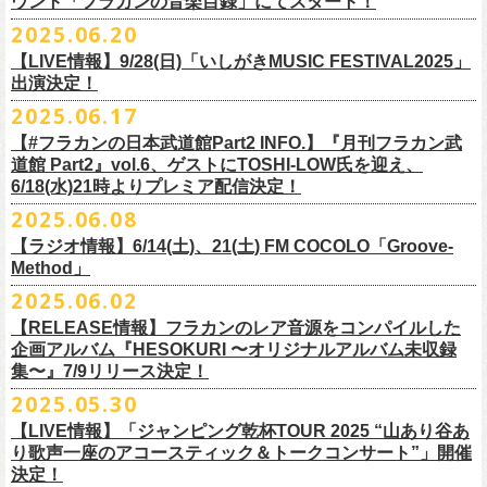
ウント「フラカンの音楽目録」にてスタート！
回ります！
2025.06.20
この度、これまでのweb shop【ニワトリ堂】サイトでの販売を終了し、
10年ぶり2回目となる日本武道館公演『フラカンの日本武道館 Part2 〜
限定的にSTORESでオープンしてきました【ニワトリ堂 2nd STORE】を
【LIVE情報】9/28(日)「いしがきMUSIC FESTIVAL2025」
武道館公演を経てさらに勢いを増してまわるフラカンの全国ツアー、
ど
超・今が旬〜』を9月20日(土)
に開催するフラワーカンパニーズが、
今年1
7/11(金)に発売される絵本『歌詞の本棚 深夜高速』の発売記念イベント
本店【ニワトリ堂】として移行、運営させていただくことになりまし
出演決定！
うぞお楽しみに！
月より月１配信のYouTube番組『月刊フラカン武道館 Part2』をスター
の開催が決定！
た。
2025.06.17
☆リリース詳細☆
ト、7回目のゲストとして、
ラッパー・シンガソングライターのNovel
◎フラワーカンパニーズ ワンマンツアー「フラカンのチョイナチョイ
フラワーカンパニーズ デジタルシングル
【#フラカンの日本武道館Part2 INFO.】『月刊フラカン武
Coreの出演が決定！
楽曲の歌詞に着目し、
気鋭のイラストレーターが自らのフィルターを通
☆フラワーカンパニーズ web shop【ニワトリ堂】
道館 Part2』vol.6、ゲストにTOSHI-LOW氏を迎え、
ナ’25/’26」
「ただいま実演中/ピュアな匂いがチョイナチョイナ」
して、
その世界観を絵本として再構築するプロジェクト、”歌詞（うた）
フラワーカンパニーズと怒髪天が出演する子供ばんどデビュー45周年祝
https://flowercompanyzinc.stores.jp/
6/18(水)21時よりプレミア配信決定！
2025年
収録曲：
番組スタート直前スペシャルのvol.0としてスキマスイッチ、
第１回目の
の本棚”。その第４弾としてフラワーカンパニーズ「深夜高速」が7/11(金)
うツアー子供ばんど「おかげさまで45周年 〜 祝！生存確認スペシャル
10月25日(土) 熊本Django 16:30/17:00
1. ただいま実演中
2025.06.08
ゲストとしてTHE COLLECTORSの加藤ひさし(vo)と古市コータロー(
g)、
に発売。
〜『弱きを助け強きを挫く』心強き後輩たちに支えられ（涙）」、
改めまして、どうぞ宜しくお願い致します。
◎「ライブでこんにちは！手ぬぐい」
◎「HESOKURIアクキー」
10月26日(日) 長崎ホンダ楽器 15:30/16:00
2. ピュアな匂いがチョイナチョイナ
第２回目にHump Back、第３回目はスターダスト☆レビューの根本要、
これを記念し、絵本の作画を担当してくださったイラストレーターの丹
【ラジオ情報】6/14(土)、21(土) FM COCOLO「Groove-
7/20(日)大阪公演のチケットが完売御礼となっていましたが、ご好評につ
価格：800円(税込)
価格：1500円(税込)
11月3日(月・祝) 渋谷duo MUSIC EXCHANGE 15:15/16:00
＊各音楽サービスにて7/16(水)よりリリース
第４回目は南海キャンディーズの山里亮太、
第５回目は筋肉少女帯の大
Method」
下京子さんと、フラワーカンパニーズ・鈴木圭介によるサイン会＋トー
きチケット若干枚数追加発売決定しました！
サイズ：75×41ｍｍ
素材 ： 綿100％
11月8日(土) 徳島club GRINDHOUSE 16:30/17:00
槻ケンヂ、
そして第６回目はBRAHMANのボーカル・TOSHI-
LOWを招き
クショーをHMV&BOOKS SHIBUYA 6F イベントスペースで開催いたし
名古屋公演も絶賛発売中！
2025.06.02
サイズ：90cm × 33cm
6/14(土)、21(土) 20:00～21:00 FM COCOLO「Groove-Method」
11月9日(日) 米子AZTiC laughs 15:30/16:00
お届けしてきた今番組（全回アーカイブ配信中）、
第7回目となる今回の
ます。
３バンド、気合いパンパンで名古屋＆大阪でお待ちしております！
【RELEASE情報】フラカンのレア音源をコンパイルした
”GROOVE”というキーワードを軸に、楽曲の”
GROOVE”
を生み出すベー
11月15日(土) 福井CHOP 16:30/17:00
ゲストは、
初対面となるBMSG所属のラッパー・シンガソングライター
企画アルバム『HESOKURI 〜オリジナルアルバム未収録
シストが語る本格的な音楽プログラム
11月16日(日) 神戸VARIT. 15:30/16:00
のNovel Coreを招聘。
集〜』7/9リリース決定！
6月後半の２週に渡り、グレートマエカワがDJを担当します
11月29日(土) 名古屋E.L.L 16:30/17:00
「深夜高速」
を始めフラカンの曲に救われ影響を受けてきたと公言し、
★鈴木圭介（著）、丹下京子（絵） 歌詞（うた）の本棚 『深夜高速』
◎子供ばんど「おかげさまで45周年 〜 祝！生存確認スペシャル 〜『弱
2025.05.30
https://cocolo.jp/site/blog/6200/
11月30日(日) 静岡サナッシュ 15:30/16:00
自身の曲の歌詞にも入れ込むほどの思いを持つNovel Coreと、その噂を聞
発売記念イベント★
きを助け強きを挫く』心強き後輩たちに支えられ（涙）」
12月6日(土) 宇都宮HEAVEN’S ROCK VJ-2 16:30/17:00
【LIVE情報】「ジャンピング乾杯TOUR 2025 “山あり谷あ
いていたフラカンメンバーの、
お互いに嬉しさを隠せない貴重な初トー
・7月19日(土) 開場17:15/開演18:00 名古屋Electric Lady Land
10年ぶり2回目となる日本武道館公演『フラカンの日本武道館 Part2 〜
12月7日(日) 水戸LIGHT HOUSE 15:30/16:00
り歌声一座のアコースティック＆トークコンサート”」開催
クは必見！ いつか対バンという話にも！？
■開催日時：2025年7月13日（日） 13:00～
(問)JAILHOUSE 052-936-6041 www.jailhouse.jp
超・今が旬〜』を9月20日(土)
に開催するフラワーカンパニーズ、
武道館
決定！
12月13日(土) 盛岡CLUB CHANGE WAVE 16:30/17:00
■場所：HMV&BOOKS SHIBUYA 6F イベントスペース
・7月20日(日) 開場16:30/開演17:00 心斎橋Music Club JANUS (問)清水音