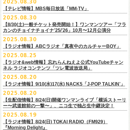
2025.08.30
うような、感動というもののさらに向こう側へ突き抜けていくような、
様々なアイテムが全16種類。ぜひお楽しみください！
サイズ：160（バニラのみ） / S / M / L / XL / XXL
【 受付期間 】
2月21日(土) 別府Copper Ravens 16:30/17:00
うつみようこ(vo)
素晴らしく爽快なライブだった。
＜製品サイズ＞
【テレビ情報】MBS毎日放送「MM-TV」
◆コンビニ(番号端末式)・銀行ATM・ネットバンキング決済
2月22日(日) 福岡CB 15:30/16:00
真城めぐみ(vo)
ライブの1曲目を飾ったのは、今年リリースの最新アルバム『正しい哺乳
160 ： 身丈62cm / 身幅46cm / 肩幅40cm / 袖丈18cm
9月22日(月) 17:00 ～ 9月27日(土) 22:59まで
2025.08.30
2月24日(火) 豊橋Club KNOT 18:30/19:00
中森泰弘(g)
■
9月
1日(月)27:20〜
MBS毎日放送「MM-TV」
類』収録の“少年卓球”。開演時間が来て、会場の照明が落ちて真っ暗にな
S ： 身丈65cm / 身幅49cm / 肩幅42cm / 袖丈19cm
◆クレジットカード決済
2月28日(土) 新潟GOLDEN PIGGS BLACK 16:30/17:00
【8/30(土)一般チケット発売開始！】ワンマンツアー「フラ
奥野真哉(key)
＊グレートマエカワ インタビューOA
り、照明が点滅しはじめ、野性的なビートが鳴り響く登場SE“Eeyo”が流
M ： 身丈69cm / 身幅52cm / 肩幅46cm / 袖丈20cm
9月22日(月) 17:00 ～ 9月30日(火) 22:59まで
3月1日(日) 金沢AZ 15:30/16:00
カンのチョイナチョイナ’25/’26」10月〜12月公演分
クハラカズユキ(dr)
※
リピート放送；
9/4(木)、9/5(金)、9/7(日)
れ出した瞬間から異様なほどの高揚感が会場を包み込み、そして竹安堅
L ： 身丈73cm / 身幅55cm / 肩幅50cm / 袖丈22cm
3月7日(土) HEAVEN’S ROCKさいたま新都心 16:30/17:00
チケット料金：前売 ¥5,500（税込／整理番号付／ドリンク代別途要）
2025.08.30
https://www.mbs.jp/mmtv/
一の目が醒めるようなギターから“少年卓球”が始まった瞬間に、もうこの
XL ： 身丈77cm / 身幅58cm / 肩幅54cm / 袖丈24cm
【 お届け 】
3月14日(土) 仙台darwin 16:30/17:00
※⾼校⽣以下は当⽇¥2,000 キャッシュバックします
#MMTV_mbs
日のフラカンの勝利は確定した――そんな気持ちになった。『正しい哺
【ラジオ情報】ABCラジオ「真夜中のカルチャーBOY」
XXL：身丈81cm / 身幅63cm / 肩幅57cm / 袖丈25cm
10月下旬発送予定
（当⽇年齢を証明できるもの（学⽣証、保険証など）のご提⽰
が必要と
10年ぶり2回目となる日本武道館公演『フラカンの日本武道館 Part2 〜
乳類』はこの10年をかけてフラカンが研ぎ澄ませてきたバンドサウンド
※上記サイズはあくまでも目安の寸法です
2025.08.25
チケット料金：¥5,200(税込/整理番号付/
ドリンク代別途要)
なります）
■8月30日(土) 、9月6日(土)、9月13日(土)
超・今が旬〜』を9月20日(土)
に開催するフラワーカンパニーズが、
今年1
とメッセージ性が高次元で結晶化した大傑作だが、その中でも、“少年卓
※全公演、高校生以下は当日¥2,000 キャッシュバック(当日年齢を証明で
【ラジオ&web情報】忘れらんねえよ公式YouTubeチャン
※チケットにスタンディングの記載がありますが、
当日は椅子あり自由
深夜2:00〜3:00 ABCラジオ「真夜中のカルチャーBOY」
月より月１配信のYouTube番組『月刊フラカン武道館 Part2』をスター
先行配信しておりました「ただいま実演中/ピュアな匂いがチョイナチョ
球”はポップで疾走感があり、初めてロックで高揚した瞬間をギュッと思
ネル ラジオコンテンツ「ツレ電波放送局」
きるもの(学生証、
保険証など)のご提示が必要となります)
席でのご案内となります。
※グレートマエカワ インタビューOA
ト、番組スタート直前スペシャルのvol.
0としてスキマスイッチ、第１回
イナ」を急遽CD化、ライブ会場にて販売がスタート！
い出させるような楽曲だ。10年ぶりの武道館とライブの1曲目を飾るに相
一般チケット発売日：
2025.08.20
券売状況により、
当日券でのご来場のお客様に後方にてスタンディン
https://abcradio.asahi.co.jp/mayoboy/
目のゲストとしてTHE COLLECTORSの加藤ひさし(vo)と古市コータロー
ぜひお手元に〜
応しい楽曲が最新アルバムに収められているという点で、今のフラカン
■8月25日(月)21:00公開
10/25〜12/22公演＞8月30日(土)
グをお願いする
場合もございます
(
g)、第２回目にHump Back、第３回目はスターダスト☆レビューの根本
の絶好調ぶり、そして、この10年間のフラカンが歩んだ道のりの豊かさ
【ラジオ情報】9/10(水)17(水) NACK5「J-POP TALKIN’」
忘れらんねえよ公式YouTubeチャンネル ラジオコンテンツ「ツレ電波放
1/17〜3/14公演＞10月18日(土)
＊2/21＠大分公演のみ＞10月25日(土)
一般チケット：発売中
要、
第４回目は南海キャンディーズの山里亮太、
第５回目は筋肉少女帯
◎31st single「ただいま実演中/ピュアな匂いがチョイナチョイナ」
を感じずにはいられない。
送局」
2025.08.20
■9月10日(水)、17日(水) 24:00～24:30 NACK5「J-POP TALKIN’」
https://flowercompanyz.com/live/2025/06/18/8686
の大槻ケンヂ、
第６回目はBRAHMANのボーカル・TOSHI-LOW、
第７回
価格：1100円(税込)
他にも美しい情景を想起させる“アメジスト”や“ミント”、下世代へのメッ
第10回ツレ：フラワーカンパニーズ 鈴木圭介/グレートマエカワ
【生配信情報】8/24(日)開催ワンマンライブ「横浜ストーリ
詳細：
https://flowercompanyz.com/live/2025/08/12/8752
＊鈴木圭介、グレートマエカワ ゲスト出演
問い合わせ：JAILHOUSE TEL:052-936-6041
https://www.jailhouse.jp/
目はラッパー・シンガーソングライターのNovel Core、そして８回目に四
収録曲:
セージを歌う“履歴書”、長い旅路を歩き続けるバンドの生き様を伝える“ハ
https://youtu.be/BIya9VH0ZOI
ー〜武道館前の一撃〜」、ニコ生で独占生中継決定！
https://www.nack5.co.jp/program/j-pop_talkin/
星球を招きお届けしてきた今番組（
全回アーカイブ配信中）。
1.ただいま実演中
イエース”（この曲の演奏時には、ステージセットとして、実際に60万キ
2025.08.19
2.ピュアな匂いがチョイナチョイナ
ロ以上を走行したというバンドの先代ハイエースが登場した）、キャッ
番組最終回となる今回は、フラカンメンバー4人による「
武道館直前スペ
価格：1100円(税込)
【ラジオ情報】8/24(日) TOKAI RADIO（FM929）
チーなサウンドとモチーフの中に現代社会や人間への批評眼を忍び込ま
シャル」を9月17日(水)21:
『Morning Delight』
00より生配信決定！
せた“ラッコ！ラッコ！ラッコ！”……この10年で生まれた多彩な楽曲たち