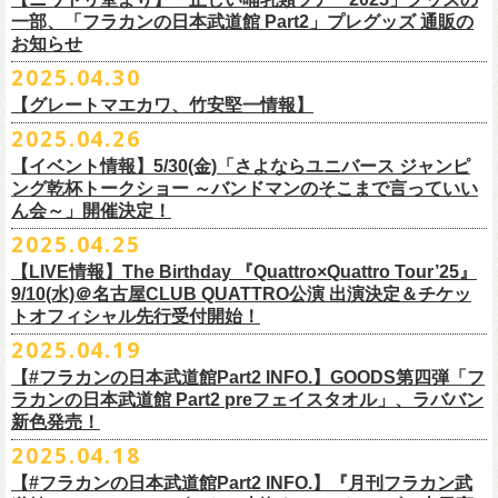
テッカー（サポーター限定カラー）を差し上げます！
楽曲の歌詞に着目し、
気鋭のイラストレーターが自らのフィルターを通
問い合わせ：ノースロードミュージック仙台
※ご購入はおひとり様1枚までとさせていただきます。
M ： 身丈64cm / 身幅57cm / 裄丈84cm
一部、「フラカンの日本武道館 Part2」プレグッズ 通販の
Key. SJ（GAG）
[三宅伸治(vo.g)/石塚英彦(vo)/グレートマエカワ(b)/石塚幸作(ds)]
◎フラワーカンパニーズ presents 「DRAGON DELUXE 2025〜特別
して、
その世界観を絵本として再構築するプロジェクト、”歌詞（うた）
お知らせ
※ご購入されたご本人様のみご参加可能になります。分配や譲渡はでき
L ： 身丈68cm / 身幅62cm / 裄丈87cm
Dr. 南條庄助（すゑひろがりず）
GSK /GUEST Vo:石塚くるみ[pèyang(vo.b)ポトフ(g)アルパカ(ds)]
================================================
編〜」【俺たちのザ・ベストテンPart2】
＊フラカンの日本武道館Part2 ステッカー（サポーター限定カラー：ゴー
の本棚”。
・7月6日(日)
ませんので、予めご了承ください。
XL ： 身丈71cm / 身幅68cm / 裄丈90cm
料金：前売5,000円 当日：5,800円（税込/ドリンク代700円別途要）
【時間(全日共通)】
2025.04.30
日時：10月17日(金) Open 18:15 / Start 19:00
ルド
）
いつもニワトリ堂をご利用いただき有難うございます。
その第４弾としてフラワーカンパニーズ「深夜高速」
の絵本化が決定！
会場：東京・江東区文化センターホール
※本受付は先着順となります。規定枚数に達し次第、受付を終了いたし
※上記サイズはあくまでも目安の寸法です
一般発売：6月8日（日）10:00
OPEN 18:30 /START19:30
文・天野史彬
会場：名古屋DIAMOND HALL
【グレートマエカワ、竹安堅一情報】
時間：Open 16:00 / Start 16:30
ます。
プレイガイド：FANYチケット https://yoshimoto.funity.jp/
【チケット】
出演：
「正しい哺乳類ツアー2025」グッズの一部、並びに「フラカンの日本武
2025.04.26
「SET YOU FREE〜VS SERIES」フラカン武道館応援企画として、札幌
今回の絵本化に際し、鈴木圭介からのリクエストで、
北野武の著書『浅
チケット料金：前売 ¥5,500（税込／全席指定）
※本受付はローソンチケットのシステムを使用しています。
問い合わせ：Fanyチケット 0570-550-100（10時～19時／年中無休）
[1日券] 予約￥5,000/当日￥5,500
2025年5月11日、フラワーカンパニーズが今年1月から全国を回ったツア
フラワーカンパニーズ
道館 Part2」プレグッズをニワトリ堂 2nd STOREにて5/3(土)12:00より取
KLUB COUNTER ACTIONにてPIGGSとの対バンが決定！
草迄』
の表紙などを手掛けたイラストレーターの丹下京子さんが作画を
【イベント情報】5/30(金)「さよならユニバース ジャンピ
一般チケット発売日：5月25日(日)
※本受付にてご購入の際、対象商品の代金とは別に、チケット1枚につき
＝＝＝＝＝＝＝＝＝＝＝＝＝＝
[4日間通し券]￥17,000
ー「正しい哺乳類ツアー2025」の追加公演となる高崎CLUB Jammer’s公
うつみようこ(vo)
り扱いスタート！
担当。
ング乾杯トークショー ～バンドマンのそこまで言っていい
プレイガイド：
ローソンチケットの規定の手数料（システム利用料：330円(税込み)/枚、
※いずれもドリンク代別途要
演が開催された。追加公演の場所がなぜ群馬県・高崎なのかと言えば、
真城めぐみ(vo)
「正しい哺乳類ツアー2025」グッズについては、2025/05/03 12:00 〜
ん会～」開催決定！
◎「SET YOU FREE〜VS SERIES」
楽曲のもつ世界観を繊細に、
豊かに表現した作品に仕上がっています！
イープラス
電子チケット利用料：110円(税込み)/枚）がかかります。
◎フラワーカンパニーズ ワンマンツアー「フラカンのチョイナチョイ
※入場整理番号あり
今年1月にリリースされたアルバム『正しい哺乳類』のレコーディングが
中森泰弘(g)
2025/05/11 23:59までの期間限定での受付となります。
日時：7月28日(月)OPEN 18:30 START19:15
2025.04.25
チケットぴあ
※代金のお支払いは、クレジットカード・PayPay・楽天ペイでのお支払
ナ’25/’26」
※中学生以上はチケットが必要になります。
高崎のスタジオTAGO STUDIO TAKASAKIで行われたからである。作品
奥野真哉(key)
またお届けについて、「正しい哺乳類ツアー2025」グッズを含む場合、5
会場：札幌KLUB COUNTER ACTION
『歌詞の本棚 深夜高速』は、7月11日(金)より全国書店などで発売。お
ローチケ
い、もしくは、コンビニエンスストアの「ローソン」「ミニストップ」
2025年
※オフィシャルFC先行チケット販売あり
のリリースツアーと言えば東京や大阪の大きな会場でファイナルをやっ
クハラカズユキ(dr)
【LIVE情報】The Birthday 『Quattro×Quattro Tour’25』
月末〜6月上旬以降となる予定です。
出演：フラワーカンパニーズ、PIGGS
楽しみに！
問い合わせ：ネクストロード
店内にございます「Loppi」でのお支払いをお選びいただけます。
10月25日(土) 熊本Django 16:30/17:00
※入場順：FC通し券→FC各日券→店通し券→店各日券→当日券
て締め括られるイメージも強いが、その作品が生まれた場所に帰ってい
チケット料金：前売 ¥5,500（税込／整理番号付／ドリンク代別途要）
9/10(水)＠名古屋CLUB QUATTRO公演 出演決定＆チケッ
チケット料金：前売り¥4,800
※各店舗のプレイガイドカウンターでの販売はいたしません。
10月26日(日) 長崎ホンダ楽器 15:30/16:00
一般チケット予約：2025年4月21日(月)から
トオフィシャル先行受付開始！
く、というこのツアーの旅の在り方に美しさを感じる。
※⾼校⽣以下は当⽇¥2,000 キャッシュバックします
◎ニワトリ堂2nd STORE
https://flowercompanyzinc.stores.jp/
チケット発売日：5月24日
商品情報：
・7月31日(木)
※チケットに関する問い合わせは必ず下記にお願いいたします。
11月3日(月・祝) 渋谷duo MUSIC EXCHANGE 15:15/16:00
MANDA-LA2予約フォームよりお申し込みください
そして、これはぼんやりとしたイメージの連鎖でしかないが、群馬と言
（当⽇年齢を証明できるもの（学⽣証、保険証など）のご提⽰
が必要と
2025.04.19
プレイガイド：tiget
https://tiget.net/events/400570
タイトル：『歌詞の本棚 深夜高速』
会場：三重・松阪M’AXA
※海外からは購入できません。日本国内のみの販売になります。
11月8日(土) 徳島club GRINDHOUSE 16:30/17:00
https://ssl.form-mailer.jp/fms/36a3b84d475895
えば詩人の萩原朔太郎である。萩原朔太郎は詩人でありながら、自らマ
なります）
【#フラカンの日本武道館Part2 INFO.】GOODS第四弾「フ
歌詞：鈴木圭介 絵：丹下京子
時間：Open 18:30 / Start 19:00
11月9日(日) 米子AZTiC laughs 15:30/16:00
MANDA-LA2
ンドリンなどの楽器を演奏し、作曲もする音楽家だった。（高崎ではな
一般チケット発売日：6月28日(土)
ラカンの日本武道館 Part2 preフェイスタオル」、ラババン
発売日：2025年7月11日(金)
チケット料金：前売 ¥5,500（税込／全自由・整理番号付／ドリンク代別
＜イベント参加に関してのご注意＞
11月15日(土) 福井CHOP 16:30/17:00
〒180-0003 東京都武蔵野市吉祥寺南町２丁目８−６ 第１８通南ビル地下
いが）前橋文学館という場所に行けば、彼が愛用したアコースティック
問い合わせ：JAILHOUSE TEL:052-936-6041
https://www.jailhouse.jp/
新色発売！
価格：定価2,200円(税込)
途要）
・会場内外の通路など共有部分での座り込み、集団での立ち話など、他
11月16日(日) 神戸VARIT. 15:30/16:00
https://www.manda-la2.com
ギターが飾られていたり、彼の作曲した曲が流れていたりする。詩と音
我こそ”フラカンの日本武道館宣伝隊員”に！という方は、こちらよりポス
2025.04.18
発売元：リットーミュージック
一般チケット発売日：5月26日(月)
のお客様のご迷惑になるような行為はご遠慮ください。イベント中止等
11月29日(土) 名古屋E.L.L 16:30/17:00
2025年9月20日(土)開催するフラワーカンパニーズ日本武道館ワンマンラ
楽の関係、言葉と音楽の関係、「うた」と呼ばれるものの秘密……そう
ター＆フライヤーを必要数お送りさせていただきますので、メールに
商品ページ：
https://www.rittor-
music.co.jp/product/detail/
3125317101/
【#フラカンの日本武道館Part2 INFO.】『月刊フラカン武
イープラス
の原因となります。
11月30日(日) 静岡サナッシュ 15:30/16:00
＝＝＝＝＝＝＝＝＝＝＝＝
イブ「フラカンの日本武道館 Part2 〜超・今が旬〜」、
いうものに思いを馳せるのに、群馬はうってつけの土地である。この日
7月12日(土)7月13日(日)静岡県浜松市浜名湖ガーデンパーク 屋外ステージ
て、件名に「フラカンの日本武道館宣伝隊員応募」と明記いただき、本