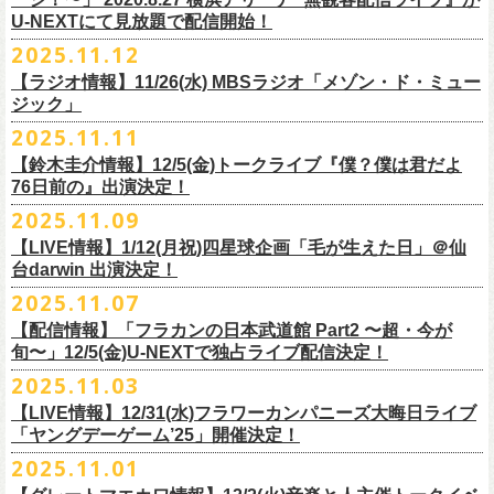
【当日】￥4500 (+2D)
1-4）
3日目12/28(日)、”年忘れ‼ レディクレSP 第3夜『レディクレ初参！フラ
U-NEXTにて見放題で配信開始！
12/21(日)、22(火)に開催するフラワーカンパニーズ ワンマンツアー「フ
【ホスト】MANABE “MR.PAN” TAKA SHI (THE NEATBEATS)／OKUNO
開催時間及び入場料：
カンとスキマのスペシャルバンド＜ザ・
ライターズ＞ ！』”と題し、スペ
ラカンのチョイナチョイナ’25/’26」の京都公演であり、年末恒例
磔
磔
2デ
2025.11.12
SHIN YA (SOUL FLOWER UNION)
2月6日（金）16:00～22:00, 前売り900円 当日1,200円
シャルなステージをお届けします！
イズの生配信が決定！
【ラジオ情報】11/26(水) MBSラジオ「メゾン・ド・ミュー
【お客様】増子直純 (怒髪天)／グレートマエカワ (フラワーカンパニーズ)
2月7日（土）11:00～21:00, 前売り1,200円 当日1,500円
どうぞお楽しみに〜
ジック」
【チケット発売】イープラス
2月8日（日）11:00～19:00, 前売り1,100円 当日1,400円
毎年恒例、ほぼ被りなしの京都磔磔2days、
お得になる2days通し視聴チ
鈴木圭介57歳の誕生日に恵比寿
LIQUIDROOMNにてワンマンライブ開催
2025.11.11
【イープラスURL】
https://eplus.jp/sf/detail/4446640001-P0030001
◎「FM802 ROCK FESTIVAL RADIO CRAZY 2025」
ケットの販売もあり！
■11月26日(水)深夜25:30〜 MBSラジオ「メゾン・ド・ミュージック」
決定！
【チケット発売日】12/6 10:00〜
【鈴木圭介情報】12/5(金)トークライブ『僕？僕は君だよ
チケット：
https://eplus.jp/sf/
detail/4430060001-P0030001
LIVE HOUSE Antenna -BEYOND ZERO Garage-
アーカイブ視聴も両日12/30(火)23:59まで可能です（
チケットのご購入は
＊鈴木圭介、グレートマエカワが11月の４週目パーソナリティを担当
76日前の』出演決定！
＊椅子席となります
12月28日(日)16:35〜 -
同日19:00まで）。
https://www.mbs1179.com/mm/
◎フラワーカンパニーズ・ワンマンライヴ
「フラカンの日本武道館 Part2 〜超・今が旬〜」の映像作品が
出店ビール会社：
年忘れ‼ レディクレSP 第3夜
2025.11.09
〜鈴木圭介誕生日「初めまして、57歳」〜
12/5(金)19:00よりU-NEXTにて配信されることを記念して、過去のライブ
渥美半島醸造
『レディクレ初参！フラカンとスキマのスペシャルバンド＜ザ・
ライタ
視聴チケット発売スタート！
【LIVE情報】1/12(月祝)四星球企画「毛が生えた日」＠仙
日時：2026年4月30日(木) 開場18:15／開園19:00
映像４作品が同じくU-NEXTで配信決定！
ISEKADO
ーズ＞ ！』
どうぞ、お楽しみに！
台darwin 出演決定！
会場：恵比寿
LIQUIDROOM
West Coast Brewing
出演：ザ・ライターズ（フラワーカンパニーズ＋スキマスイッチ）
チケット料金：前売り¥5,700(税込/整理番号付/ドリンク代別途要) *記念バ
2025.11.07
先日配信された「フラカンの横浜アリーナ -リモートライヴ編- 〜生き続
OGA BREWING
イベントオフィシャルサイト：
https://radiocrazy.fm/
◎フラワーカンパニーズ ワンマンツアー「フラカンのチョイナチョイ
ッヂ付
けてる事は最大のメッセージ！〜」 2020.8.27 横浜アリーナ *無観客配信
【配信情報】「フラカンの日本武道館 Part2 〜超・今が
オラホビール
「フラカンの日本武道館 Part2 〜超・今が旬〜」の映像作品が
ナ’25/’26」
JUN SKY WALKER(S) TOUR 2026 “READH TO GO”の対バンシリーズ＜
一般チケット発売日：2026年3月15日(日)10:00
旬〜」12/5(金)U-NEXTで独占ライブ配信決定！
ライブに続く第2弾として、
「フラカンの日本武道館 Part2 〜超・今が旬〜」の映像作品が
Kakegawa Farm Brewing
12/5(金)19:00よりU-NEXTにて配信されることを記念して、
過去のライブ
12月21日(日) 開場15:30/開演16:00 〜竹安56〜 ＊会場チケット完売
狼煙上がる時＞7/12(日)名古屋公演にフラワーカンパニーズの出演が決定
ネクストロード 03-5114-7444（平日14:00〜18:00）
本日11月27日(木)正午より『フラワーカンパニーズ「ゾロ目だョ全員集
12/5(金)19:00よりU-NEXTにて配信されることを記念して、過去のライブ
2025.11.03
KANKIKU BREWERY
映像４作品が同じくU-NEXTで配信決定！
12月22日(月) 開場18:30/開演19:00 フラカンのロックンロール大会 ＊
しました！
合!〜フラカン33年、野音99年〜」2022.9.23 日比谷野外大音楽堂』の配
映像４作品が同じくU-NEXTで配信決定！
京都醸造
会場チケット(5,200円) 残り僅か
【LIVE情報】12/31(水)フラワーカンパニーズ大晦日ライブ
信が開始しました！
CRAFT
BANK
第1弾として、本日11月20日(木)正午より『「フラカンの横浜アリーナ -リ
「ヤングデーゲーム’25」開催決定！
＊生配信詳細
◎JUN SKY WALKER(S) TOUR 2026 ”READH TO GO”＜狼煙上がる時＞
U-NEXT月額会員の方は、追加料金なくお楽しみいただけます。
先日配信された「フラカンの横浜アリーナ -リモートライヴ編- 〜生き続
CRAFT
BEER BASE
モートライヴ編- 〜生き続けてる事は最大のメッセージ！〜」
＜アーカイブ視聴期間：〜2025/12/30(火)23:59まで（※
2日間共通 ）＞
日時：2026年7月12日(日) 開場16:45/開演17:30
2025.11.01
けてる事は最大のメッセージ！〜」 2020.8.27 横浜アリーナ *無観客配信
CRAFTROCK BREWING
2020.8.27 横浜アリーナ *無観客配信ライブ』の配信が開始しました！
視聴チケット料金：
会場：名古屋Ellectric Lady Land