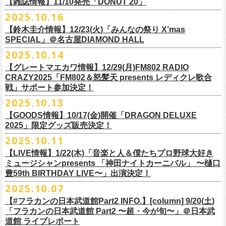
FILL BREWING
ーー過去ライブ映像配信スケジュール予定ーー
【雑誌情報】11/10発売「DONUT 20」
※購入枚数制限あり／お一人様2枚まで
受付
URL
：
https://l-tike.com/su-
xing-cyu/
予約開始：2025年11月16日(日)12:00〜
＊9/20(土)「フラカンの日本武道館 Part2 〜超・今が旬〜」ライブレポー
し2DAYSの2023年の映像も配信されること
が決定！
◎「フラカンの横浜アリーナ -リモートライヴ編- 〜生き続けてる事は最
▼視聴はこちら
みぞのくち醸造所
＊11/27(木)配信開始予定
※チケットの整理番号順での入場となります。
予約方法：Livepocketで受付
https://t.livepocket.jp/e/2q1m4
ト掲載
2025.10.16
武道館ライブ配信に先駆け、順次公開される予定です。
■11月10日(月)発売 「DONUT 20」
大のメッセージ！〜」
https://video.unext.jp/browse/feature/FET0012549
YOUNG MASTER（ドリンクアッパーズ）
◎「ゾロ目だョ全員集合!〜フラカン33年、野音99年〜」2022.9.23 日比
販売URL
https://skream.jp/livereport/2025/10/flower_companyz.php
【鈴木圭介情報】12/23(火)「みんなの祭り X’mas
＊グレートマエカワインタビュー掲載
https://video.unext.jp/browse/feature/FET0012549
横浜ビール
谷野外大音楽堂
https://eplus.jp/sf/detail/4428590001-P0030001
SPECIAL」＠名古屋DIAMOND HALL
どうぞお楽しみに！
【グレートマエカワ（フラワーカンパニーズ）「ロックンロールが降っ
ほか過去ライブ映像２作品も配信中！
横浜ベイブルーイング
2025.10.14
てきた日」】
＊12/4(木)配信開始予定
Riip Beer他（Ever Green Imports）
＊12/4(木)配信開始予定
注意事項
＊U-NEXT独占ライブ配信詳細
人生を変えた1枚のレコードについて訊く「ロックンロールが降ってきた
◎ フラワーカンパニーズ「神さまツアー」～年末恒例磔磔2デイズ～ 1
＊11/20(木)より配信中
【グレートマエカワ情報】12/29(月)FM802 RADIO
Y.MARKET BREWING
◎ フラワーカンパニーズ「神さまツアー」～年末恒例磔磔2デイズ～ 1
※営利目的のチケットの転売は固くお断り致します。転売チケットは入
◎フラワーカンパニーズ「フラカンの日本武道館 Part2 〜超・今が
日」に、先ごろ、二度目の日本武道館公演を成功させたフラワーカンパ
日目 2023.12.13 京都磔磔
◎「フラカンの横浜アリーナ -リモートライヴ編- 〜生き続けてる事は最
CRAZY2025「FM802＆怒髪天 presents レディクレ歌合
US BREWERY（近日発表！）
日目 2023.12.13 京都磔磔
場をお断りする場合もあ
旬〜」
ニーズのグレートマエカワが登場。自身の音楽人生とフラワーカンパニ
◎ フラワーカンパニーズ「神さまツアー」～年末恒例磔磔2デイズ～ 2
戦」サポート参加決定！
大のメッセージ！〜」
US BREWERY（近日発表！）
◎ フラワーカンパニーズ「神さまツアー」～年末恒例磔磔2デイズ～ 2
りますのでご注意ください。
年末恒例となっている大晦日ライブ「ヤングナイター」改め、「ヤング
配信日：2025年12月5日(金)19:00〜 ※見逃し配信あり
ーズの現在地を語る。
日目 2023.12.14 京都磔磔
＊11/27(木)より配信中
2025.10.13
US BREWERY（近日発表！）
日目 2023.12.14 京都磔磔
※撮影・録音・録画などは禁止とさせていただきます。また開場時のご
デーゲーム’25」の開催が決定！
視聴料：U-NEXT月額会員視聴無料配信URL：
https:
https://donutroll.tokyo/wd/20251110_donut20/
◎『フラワーカンパニーズ「ゾロ目だョ全員集合!〜フラカン33年、野音
自分の席以外の席取りは
【GOODS情報】10/17(金)開催「DRAGON DELUXE
//t.unext.jp/r/flowercompanyz
99年〜」2022.9.23 日比谷野外大音楽堂』
出演アーティスト：
ご遠慮ください。
2025」限定グッズ販売決定！
12月31日(水)＠新代田LIVE HOUSE FEVERにて、今年は14:00からライ
アホマイルド坂本（MC）
※飲食を伴うイベントのため、公演当日、体調不良や発熱症状のある方
ブスタート！
2025.10.11
＊U-NEXT過去ライブ作品配信詳細
10月17日(金)＠名古屋DIAMOND HALLにて開催するフラワーカンパニー
は、来場をご遠慮いただ
年越しのライブ配信はございません。
※配信開始日は変更になる場合があります
【LIVE情報】1/22(木)「音楽と人＆僕たちプロ野球大好き
＊＊＊＊＊＊
ズ presents 「DRAGON DELUXE 2025〜特別編〜」【俺たちのザ・ベス
2月6日（金）
きますようお願いいたします。
チケットの発売日は11月15日(土)。
10月25日(土)よりスタートしたフラワーカンパニーズ ワンマンツアー
ミュージシャンpresents 「神田ナイトカーニバル」 〜樋口
ーーー12/5(金)19:00〜U-NEXTにて独占ライブ配信開始！ーーー
トテンPart2】
◆音楽◆
※ミュージシャンによるトークイベントですが、音楽の話は一切いたし
「フラカンのチョイナチョイナ’25/’26」 ポスターをニワトリ堂にて限定
豊59th BIRTHDAY LIVE〜」出演決定！
①11/20(木)配信開始予定
◎フラワーカンパニーズ「フラカンの日本武道館 Part2 〜超・今が
の限定グッズとして、アクリルキーホルダーの販売が決定！
bird
ませんのでご了承くださ
今年も充実のライブ・
ツアー活動を行なってきたフラカンの2025年のラ
販売致します。
◎「フラカンの横浜アリーナ -リモートライヴ編- 〜生き続けてる事は最
2025.10.07
旬〜」
当日会場にて販売いたします。
THE LOCAL PINTS
い。
『音楽と人』で好評連載中のBUCK∞TICKのベーシスト・樋口豊のコラム
イブ納めとな
る今公演、どうぞお楽しみください！
10月30日(木)9:00〜販売開始となります。
大のメッセージ！〜」 2020.8.27 横浜アリーナ *無観客配信ライブ
配信日：2025年12月5日(金)19:00〜 ※見逃し配信あり
【#フラカンの日本武道館Part2 INFO.】[column] 9/20(土)
「タイガース、今年も優勝だ!!」から派生したトークイベント〈僕たち、
＊数に限りがございます。
視聴料：U-NEXT月額会員視聴無料
「フラカンの日本武道館 Part2 〜超・今が旬〜」＠日本武
◆お笑いステージ◆
公演に関するお問い合わせ LOFT9 Shibuya
プロ野球大好きミュージシャンです！〉presentsによるライヴの開催が決
◎フラワーカンパニーズ大晦日ライブ「ヤングデーゲーム’25」
②11/27(木)配信開始予定
配信URL：
https:
//t.unext.jp/r/flowercompanyz
道館 ライブレポート
レギュラー
https://www.loft-prj.co.jp/schedule/loft9/contact
定！
日時：12月31日（水）OPEN 13:30/ START 14:00