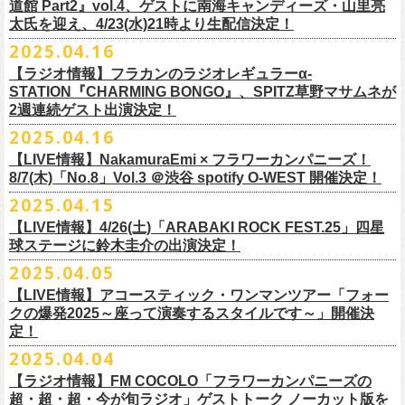
道館 Part2』vol.4、ゲストに南海キャンディーズ・山里亮
問い合わせ：松阪M’AXA
・近隣店舗・近隣の施設・お客様へご迷惑となりますので、施設内外・
12月6日(土) 宇都宮HEAVEN’S ROCK VJ-2 16:30/17:00
◎TALK LIVE「ハルキとジョーとベースと猫と〜グレートなゲストと共
プレGOODS第四弾となる「フラカンの日本武道館 Part2 pre フェイスタ
のライブ、本編の最後に演奏された“東京タワー”のポエトリー調の部分
で開催される「ADAM at presents ADAM FEST2025 supported by
文に氏名、住所、貼っていただく（置いていただく）場所（できました
太氏を迎え、4/23(水)21時より生配信決定！
著者プロフィール
会場内外でのアーティストの入待ち、出待ち等の待機行為はご遠慮下さ
12月7日(日) 水戸LIGHT HOUSE 15:30/16:00
に〜」
オル」が完成！
で、体をぐっと鈴木圭介がいる方に向けて、まるで鈴木の呼吸を深く感
Recruiting Management」にフラワーカンパニーズの出演が決定！
ら具体的に）、必要数（ポスター、フライヤーそれぞれ）、意気込みな
丹下京子（たんげ きょうこ）
2025.04.16
・8月3日(日)
い。
12月13日(土) 盛岡CLUB CHANGE WAVE 16:30/17:00
【出演】
また、ラバーバンドの新色「パープル × ブルー」も登場！
じ取るようにギターを弾く竹安堅一の姿を見ながら、やはり僕は「うた
◎ムジカジャポニカ19th後の祭スペシャル！『ムジカの渇望2025～うつ
フラワーカンパニーズは7月12日(土)の出演となります。
どメッセージを書いて下記アドレス宛てご応募ください。
名古屋生まれ名古屋育ち。愛知県立芸術大学デザイン科卒業。
峰岸塾修
会場：広島・福山grandsoulcafe Guns’
・受付終了した場合は当HPでお知らせさせていただくため、受付状況確
12月14日(日) 弘前KEEP THE BEAT 15:30/16:00
ヒライハルキ(The Birthday)
4/19(土)「正しい哺乳類ツアー2025」＠広島CLUB QUATTRO 公演より販
とは不思議なものだ。演奏という行為は不思議なものだ」と感じた。
みようこ&Yokoloco Band！2days』
【ラジオ情報】フラカンのラジオレギュラーα-
どうぞお楽しみに！
了。TIS会員。
TVCMプランナー兼イラストレーターを20年ほど続け、
そ
時間：Open 15:30 / Start 16:00
認のためのお電話でのお問い合わせは固くお断りいたします。
12月21日(日) 京都磔磔 15:30/16:00
ナガイケジョー(SCOOBIE DO)
売開始いたします。
STATION『CHARMING BONGO』、SPITZ草野マサムネが
いちにちめ〜8/19(火)
2020年開催した「フラカンの横浜アリーナ」から続く＜フラカンの横浜
の後フリーランスに。雑誌『イラストレーション』（玄光社）
The
チケット料金：前売 ¥5,500（税込／全自由・整理番号付／ドリンク代別
・イベントチケットの分配、転売、複製、譲渡、偽造行為は一切禁止と
12月22日(月) 京都磔磔 18:30/19:00
2週連続ゲスト出演決定！
ゲスト : グレートマエカワ(フラワーカンパニーズ)
高崎CLUB Jammer’sは中央銀座と呼ばれるアーケード街の先端にあるラ
https://t.livepocket.jp/e/musica819
◎「ADAM at presents ADAM FEST2025 supported by Recruiting
ストーリー＞シリーズ、
◎【２回目もみんなでつくろう「フラカンの日本武道館
Choice入選 （和田誠選）、『HBファイルコンペ』藤枝リュウジ特別賞、
途要）
させていただきます。それらの行為が発覚した場合は無効とさせていた
2026年
【日程】2025年7月9日(水)
イブハウスで、外観も内装も、昔のアメリカ映画に出てくるバーのよう
4/25~19時発売
2025.04.16
Management」
今年は「〜武道館前の一撃〜」というサブタイトルを付し、
7/25(金)〜7/27(日)＠
北海道釧路市幸町緑地・耐震岸壁 特設ステージにて
Part2」
『
講談社出版文化賞』さしえ賞、『TIS公募展』入選など。新聞、
書籍、
一般チケット発売日：5月25日(日)
だき、入場をお断りいたします。
1月17日(土) 長野CLUB JUNK BOX 16:30/17:00
【会場】三軒茶屋GrapeFruitMoon (
http://grapefruit-moon.com/
)
なレトロな雰囲気の空間である。開場時間の前から、入り口前にはライ
ふつかめ〜8/20(水)
日時：7月12日(土)7月13日(日) 開場10:30 開演11:30 ※フラワーカンパ
8/24(日)F.A.D YOKOHAMAにて開催することが決定！
開催される「SET YOU FREE IN KUSHIRO KIRI FESTIVAL 2025」 に
【LIVE情報】NakamuraEmi × フラワーカンパニーズ！
雑誌、パッケージ、広告、
webなど幅広いジャンルで活動中。俳句、落
今年結成20周年を迎えるThe Birthdayがクラブクアトロ4会場を廻るツア
プレイガイド：
・対象商品の営利・転売目的でのご購入は禁止しております。またイベ
1月18日(日) 千葉LOOK 15:30/16:00
“ポスター＆フライヤー大作戦～日本全国宣伝隊員大募集
【時間】OPEN18:30/START19:15
ブを待つ人だかりができていた。開演時間になり、まずステージ上にグ
https://t.livepocket.jp/e/musica820
ニーズの出演は7/12のみ
9/20(土)「フラカンの日本武道館 Part2 〜超・今が旬〜」まで１ヶ月を切
8/7(木)「No.8」Vol.3 ＠渋谷 spotify O-WEST 開催決定！
フラワーカンパニーズの出演が決定！
語、音楽、
海外ドラマが好き。
ー『Quattro×Quattro Tour’25』を開催、
イープラス
ント参加後、フリーマーケットサイト、フリマアプリ、インターネット
1月24日(土) 高知X-pt. 16:30/17:00
【料金】
今年1月より月１配信しているYouTube番組『月刊フラカン武道館
レートマエカワ、ミスター小西、竹安堅一が登場。そして少し間を鈴木
4/25~20時発売
～】
会場：静岡県浜松市浜名湖ガーデンパーク 屋外ステージ
ったタイミングでのワンマンライブ、どうぞお楽しみに！
フラカンは7/26(土)”フラカン武道館応援企画 IN KIRIFES”に出演致しま
2025.04.15
9/10(水)＠名古屋CLUB QUATTRO公演にフラワーカンパニーズの出演が
チケットぴあ
オークション等での売買、買取サービスのご利用も固く禁止いたしま
1月25日(日) 広島SECOND CRUTCH 15:30/16:00
・入場チケット￥3500(+DRINK)
Part2』、今月5回目のゲストとして、大槻ケンヂ氏の出演が決定！
圭介が姿を現し、ライブがはじまる。1曲目は『正しい哺乳類』の曲順と
開場 18:30 / 開演 19:30 前売 5000円 / 当日 5500円 （ドリンク代別途）
チケット：入場無料
※お渡しするポスターのサイズはB3サイズ、フライヤーはB5サイズを予
す。
決定しました！
【LIVE情報】4/26(土)「ARABAKI ROCK FEST.25」四星
ローチケ
す。
1月27日(火) 四日市CLUB CHAOS 18:30/19:00
【予約&チケット】
同じく“ ラッコ！ラッコ！ラッコ！”。 エネルギッシュなバンドの演奏
※着席・自由・立ち見 (整理番号あり)
問い合わせ：株式会社ジェイルハウス TEL052-936-6041
◎「横浜ストーリー 〜武道館前の一撃〜」
定しております
球ステージに鈴木圭介の出演決定！
問い合わせ：キャンディー・プロモーション
・イベントチケットの再発行はいたしませんのでご注意ください。
1月31日(土) 札幌近松 16:30/17:00
■入場チケット予約URL :
https://tiget.net/events/398505
番組スタート直前スペシャルのvol.0としてスキマスイッチ、第１回目の
と、それまで会場にたぎっていたソワソワとした熱気がぶつかり、パー
その他詳細：
日時：8月24日(日)Open 15:30 / Start 16:00
◎
「SET YOU FREE IN KUSHIRO KIRI FESTIVAL 2025」
一般発売に先がけ、チケットオフィシャル先行受付が本日よりスター
・都合により、内容等の変更・イベント中止となる場合がございますの
2月4日(水) 下北沢シェルター 18:30/19:00
2025.04.05
[予約受付開始 : 5/9(金)21:00〜]
ゲストとしてTHE COLLECTORSの加藤ひさしさん(vo)と古市コータロー
ンッ！と弾けるような盛り上がりでライブは幕を開けた。続けて “アイデ
◎8/18（月）名古屋得三
公式サイト：
http://www.adamfest.com/
会場：神奈川・F.A.D YOKOHAMA
募集期間：2025年5月10日(土)〜 在庫がなくなりましましたら募集を終了
日程：
7月26日(土)
ト。
全公演共通：高校生以下は当日¥2,000キャッシュバック（
当日年齢を証
で予めご了承ください。
2月14日(土) 大阪バナナホール 16:30/17:00
☆別途1ドリンクオーダー
さん(g)、第２回目にHump Back、第３回目はスターダスト☆レビューの
ンティティ”。《ラッコ ラッコ ラッコ》とか《プカプカプーカ》といった
うつみようこ & YOKOLOCO BAND
【LIVE情報】アコースティック・ワンマンツアー「フォー
チケット料金：前売 ¥5,200(税込/整理番号付/ドリンク代別途要)
させていただきます
会場：
北海道釧路市幸町緑地・耐震岸壁 特設ステージ
お見逃しなく！！
明できるもの（学生証、保険証など）
のご提示が必要となります）
・安全面、警備強化の一環と致しまして、ボディチェックを実施させて
2月15日(日) 岡山ペパーランド 15:30/16:00
☆整理番号順入場
根本要さん、そして第４回目は南海キャンディーズの山里亮太さんをを
シンプルな言葉を連呼していた“ ラッコ！ラッコ！ラッコ！”とは打って変
[うつみようこ (vo.g)竹安堅一(g)オクノシンヤ(key)
クの爆発2025～座って演奏するスタイルです～」開催決
前売￥5,200（税込、ドリンク代別、オールスタンディング）
応募方法：メールにて、アドレス＜
flowerotegami@gmail.com
＞宛に以
出演：フラワーカンパニーズ、THE NEAT BEATS、PIGGS
いただく場合がきます。ご了承ください。
2月21日(土) 別府Copper Ravens 16:30/17:00
☆お一人様2枚まで
お招きしお届けしてきた今番組（全回アーカイブ配信中）、第５回目と
わり、鈴木のボーカルはぼそぼそとした独り言のような落ち着いたトー
定！
グレートマエカワ(b)クハラカズユキ(ds)]
※高校生以下は当日￥2,000キャッシュバック （当日年齢を証明できるも
下をご記入の上、ご応募ください
そのほか詳細：KUSHIRO KIRI FESTIVAL公式
◎The Birthday (クハラカズユキ, ヒライハルキ, フジイケンジ)
・当日メディアによる取材が入り、映り込み等がある場合がございま
2月22日(日) 福岡CB 15:30/16:00
【ご注意】
なる今回のゲストは、筋肉少女帯や特撮のボーカルで、作家としても活
ンへ。しかし曲が進むにつれ、徐々に力強さを増していく演奏やコーラ
18:30open 19:30start
大阪千日前ユニバースにてジャンピング乾杯トークショー開催！
2025.04.04
の(学生証、保険証など)のご提示が必要となります）
（上記アドレスからの返信が届くよう、設定のご確認を必ずお願い致し
HP
https://www.kushirokirifestiva
l.com/
『Quattro×Quattro Tour’25』
す。予めご了承ください。
2月24日(火) 豊橋Club KNOT 18:30/19:00
※お客様へのお願い
躍する大槻ケンヂさんを招聘。
スに合わせて、観客たちの拳も突き上がっている。さらに“ラー・ブルー
予約￥5,000 当日￥5,500
ライブ演奏はまったくありません。
一般発売日:6月29日(日)
ます）
【ラジオ情報】FM COCOLO「フラワーカンパニーズの
日時：2025年9月10日（水）Open 18:00 / Start 19:00
・イベント当日の撮影・録音・録画および、店内での飲食は一切禁止と
2月28日(土) 新潟GOLDEN PIGGS BLACK 16:30/17:00
近隣は住宅街となっておりますので集合時間直前にご来店ください。
常にフラカンを”若手”と評するオーケンさん、2度目の武道館ライブに向
ス”、“アメジスト”へと続く。“アメジスト”の《炊き立てのご飯の湯気の下
※4/20情報公開・予約開始
ネクストロード 03-5114-7444 (平日14～18時)
＝＝＝＝＝＝＝＝＝＝＝＝＝＝＝＝＝＝
超・超・超・今が旬ラジオ」ゲストトーク ノーカット版を
会場：名古屋CLUB QUATTRO