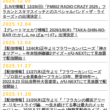
2025.12.05
※入場制限:4歳以上チケット必要
■チケット先行発売
チケット料金：前売り 5,000円(ドリンク代別途)
問い合わせ：奈良NEVER LAND
http://nara-neverland.
com/pc/info.html
中森泰弘(G)
鈴木圭介に出演が決定！
※チケット整理番号付き
【LIVE情報】12/28(日)「FM802 RADIO CRAZY 2025」フ
◎竹原
ピストル“
竹原
ピストルとフラワーカンパニーズのツーマンライブ”
・イープラス 12/29 12:00~
※整理番号あり
竹安堅一(G)
＊チケット最速先行受付：2026年12月22日(月)20:00〜
ラカンとスキマスイッチとのスペシャルバンド＜ザ・ライ
日時：2026年2月18日（水）OPEN 18:15/START 19:00
・WALK INN STUDIO！099-296-9888
※小学生以上有料、未就学児童入場不可
日時：5月31日(日) 開場 15:30 / 開演 16:00
グレートマエカワ(B)
◎「初恋の嵐 西山達郎生誕祭～初恋の嵐 カモンアゲイン!2026～」
ターズ＞の出演決定！
https://eplus.jp/pon-walkthisway/
会場：渋谷duo MUSIC EXCHANGE
・CAPARVOプレガイド 099-227-0337
チケット発売：2026年1月31日(土)午前10時～
会場：岐阜柳ヶ瀬ANTS
クハラカズユキ(Dr)
日時：2026年2月11日（祝）17:00開場 / 17:30開演
2025.12.04
出演：
竹原
ピストル、フラワーカンパニーズ
・イープラス
https://eplus.jp/sf/
detail/4450820001-P0030001
出演フラワーカンパニーズ/SCOOBIE DO
チケット料金：前売¥5,500(税込/ドリンク代別途要/整理番号付)
会場：東京新代田FEVER
問合せ：HOT STUFF PROMOTION 03-5720-9999(平日12:00〜18:00)
竹原ピストルBand Member：
【グレートマエカワ情報】2026/1/8(木)『TAKA-SHIN-NO-
その他詳細：オフィシャルホームページ
・出雲アポロ店頭
チケット料金：前売り¥5.200(税込/D別/整理番号付)
チケット発売日：2/11(水・祝)
出演：初恋の嵐
G・外園一馬
BAR (たかしん no ばぁー) #7』出演決定！
http://ongaku-heiya.com/
walkinnfes/
一般チケット発売日：2026年3月8日(日)
問い合わせ：TOP BEAT CLUB
【ゲストミュージシャン】
B・佐藤慎之介
2025.12.04
日時：2026年4月12日(日) 15:30 OPEN / 16:00 START
問い合わせ：柳ヶ瀬アンツ
http://www.
ants69.com/information.html
guitar : 木暮晋也（Hicksville）/玉川裕高 key : 高野勲
MR.PAN (THE NEATBEATS) と奥野真哉 (SOUL FLOWER UNION)がホス
Dr・伊藤哲平
オフィシャルSNS
会場：徳島GRINDHOUSE
【ゲストボーカル】
【配信情報】12/4(木)正午よりフラワーカンパニーズ「神さ
トを務める大人気BAR、『TAKA-SHIN-NO-BAR (たかしん no ばぁー)』
Key・斎藤渉
・X：@WalkInnFes
出演：フラワーカンパニーズ、ザ50回転ズ
鈴木圭介（フラワーカンパニーズ）
まツアー」～年末恒例磔磔2デイズ～がU-NEXTにて見放題
が次回は新春1月にオープン！お客様(ゲスト)を迎えてたっぷりと根掘り
2026年2月6日(金)～8日(日)
に横浜大さん橋ホールで開催する日本最大の
チケット料金：スタンディング¥6,600（整理番号付き、税込、
ドリンク
・Instagram：walkinnfes
チケット料金：前売り 5,000円(ドリンク代別途)
で配信開始！
安部コウセイ（HINTO,スパルタローカルズ）
葉掘り、口外無用の大爆笑トークをお届けする名トークイベント！
クラフト
ビールフェス
【スペントグレイン Presents JAPAN BREWERS
別）
※整理番号あり
岩崎慧（セカイイチ）
2025.11.27
(ゲストを迎えての想い出ソング・セッション・コーナーもあり！？)
CUP 2026】にフラワーカンパニーズの出演が決定！
一般発売日：未定
※小学生以上有料、未就学児童入場不可
チケット料金：6500円+D代
こちらのイベントにグレートマエカワが出演致します。
フラカンの出演は2/8(日)のみとなります。
【配信情報】11/27(木)正午より『フラワーカンパニーズ
問合せ：SOGO TOKYO ☏03-3405-9999 (月-土 12:00～13:00 / 16:00～
チケット発売：2026年1月31日(土)午前10時～
チケット発売日：12/20（土） 正午（12時）
「ゾロ目だョ全員集合!〜フラカン33年、野音99年〜」
19:00 ※日曜・祝日を除く)
イープラス
https://eplus.jp/sf/detail/
4450640001-P0030001
チケット受付url：
https://t.livepocket.jp/e/cimv1
2022.9.23 日比谷野外大音楽堂』がU-NEXTにて見放題で配
『TAKA-SHIN-NO-BAR (たかしん no ばぁー) #7』
どうぞお楽しみに！
信開始！
新春初笑い！今年も(は)良い年 2026！
【日程】2026/1/8 (木)
■スペントグレイン Presents JAPAN BREWERS CUP 2026
2025.11.20
年末恒例FM802主催のロック大忘年会「FM802 ROCK FESTIVAL RADIO
【会場】荻窪 TOP BEAT CLUB
開催日時：2026年2月6日（金）～8日（日） ＊フラワーカンパニーズの
CRAZY 2025」の「LIVE HOUSE Antenna -BEYOND ZERO Garage-」に
【配信情報】11/20(木)正午より『「フラカンの横浜アリー
【開場／開演】19:00／19:30
出演は2/8(日)
フラワーカンパニーズとスキマスイッチによるスペシャルバンド＜ザ・
ナ -リモートライヴ編- 〜生き続けてる事は最大のメッセ
【前売】￥4000 (+2D)
開催地：横浜大さん橋ホール（〒231-0002 神奈川県横浜市中区海岸通1-
ライターズ＞が登場！
ージ！〜」 2020.8.27 横浜アリーナ *無観客配信ライブ』が