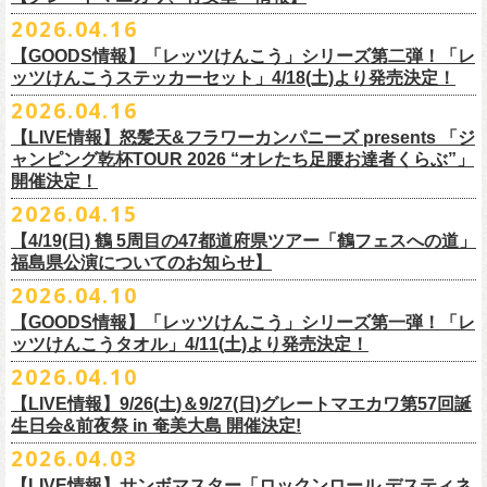
ー」の歌詞をデザインした「モンキーTシャツ」！
い。
証明できるもの（学生証、保険証など）
のご提示が必要となります）
チケット料金：全席指定¥3,500（税込） *未就学児童入場不可
hot.ne.jp/
☆オフィシャル先行☆
一般発売に先がけ、5/22(金)よりオフィシャル先行受付がスタート！
2026.04.16
≪受信可能ドメイン≫
l-tike.com
/
ent.
lawson.co.jp
一般チケット発売日：8月29日(土)
うつみようこ＆Yokoloco Band LIVE情報
チケット発売日：5月30日(土)10:00
5月15日(金)18:00 〜 5月24日(日)23:59
どうぞお見逃しなく！
4/30(木)恵比寿リキッドルーム公演より販売開始いたします！
＜お問合せ＞ローソンチケットインフォメーション
https:
//l-
【GOODS情報】「レッツけんこう」シリーズ第二弾！「レ
[オクノシンヤ(key)クハラカズユキ(ds)グレートマエカワ(b)竹安堅一(g)う
プレイガイド：チケットぴあ
https://t.pia.jp/
https://w.pia.jp/s/hosomichi26ofs/
tike.com/contact/
ッツけんこうステッカーセット」4/18(土)より発売決定！
つみようこ (vo.g)]
お問い合わせ：ell.SIZE 052-211-3997
＊本公演のチケットはチケット不正転売禁止法の対象となる「特定興行
◎「monobright TAIBAN Series 2026 〜SECOND PRIMAL〜」
2026.04.16
Electric Lady Landホームページ ＞
https://www.ell.co.jp/
入場券」となります
「レッツけんこう」シリーズ第二弾！ステッカーセットの発売が決定！
日時：2026年10月16日(金) 開場18:00/開演19:00
・6月5日(金) ＠名古屋TOKUZO
※本イベントはトークイベントです。当日はライブパフォーマンスはご
【LIVE情報】怒髪天&フラワーカンパニーズ presents 「ジ
4/18(土)SaToMansion 10th anniversary festival【南部事変 2026】公演よ
会場：恵⽐寿LIQUIDROOM
*ワンマン
ざいません。
ャンピング乾杯TOUR 2026 “オレたち足腰お達者くらぶ”」
◎「ロックのほそ道2026 〜15th Anniversary Special〜」
り販売開始いたします！
出演：モノブライト / フラワーカンパニーズ
18:30open 19:30start
開催決定！
「フォークの爆発2026 ミニマル巡業 〜うたとギターとコーラスと〜」
日時：2026年8月29日(土) 16:00 / 17:00
チケット料金：前売5,500円(税込/ドリンク代別/整理番号付)
京都のアイドルグループ・きのホ。の主催企画「THE 京月観」7/7(火)＠
予約￥5,000 当日￥5,500
編、長野での開催が決定！
2026.04.15
会場：ゼビオアリーナ仙台
一般チケット発売日：7月11日(土)
京都磔磔にフラワーカンパニーズの出演が決定！
https://www.tokuzo.com/2026Jun/20260605
出演：阿部真央 / クリープハイプ / Spitz / フラワーカンパニーズ（五十
2020年開催した「フラカンの横浜アリーナ」から続く＜フラカンの横浜
問い合わせ：ディスクガレージ https://info.diskgarage.com
【4/19(日) 鶴 5周⽬の47都道府県ツアー「鶴フェスへの道」
◎「フォークの爆発2026 ミニマル巡業 〜うたとギターとコーラスと〜」
音順）
ストーリー＞シリーズ、
福島県公演についてのお知らせ】
本日5月13日20:00から、チケットの先行抽選予約の受付もスタート！
◎「着ぐるみラッコのマグカップ」
・6月5日(土) ＠名古屋TOKUZO
※ミニマル巡業とは『
新たな試みとして歌とアコースティックギター一
料金：アリーナスタンディング￥10,000(税込・ブロック指定・入場整理
今年も8月23日(日)F.A.D YOKOHAMAにて開催決定！
＊オフィシャル先行受付＊
どうぞお見逃しなく！！
価格：￥2,000(税込）
2026.04.10
*ゲストあり：EDDIE（the 原爆オナニーズ）森田裕(バレーボールズ)
本とコーラスと小
今週末に出演を予定しておりました
物の楽器などで構成するライヴ』です
番号付)、スタンド指定席：￥10,000(税込)、車椅子席：￥11,000(税込)
期間：2026年5⽉22⽇(⾦) 18:00〜2026年5⽉31⽇(⽇) 23:59
カラー：グリーン , ホワイト
【GOODS情報】「レッツけんこう」シリーズ第一弾！「レ
17:00open 18:00start
日時：7/14(火) 開場18 : 30/開演19 : 00
お問い合わせ：ノースロードミュージック TEL 022-256-1000（営業時
◎「横浜ストーリー2026」
受付URL：
https://l-tike.com/monobright/
◎きのホ。presents「THE 京月観」vol.4
素材 ： ポリプロピレン
ッツけんこうタオル」4/11(土)より発売決定！
予約￥5,000 当日￥5,500
会場：
■2026年4月19日（日） 鶴 5周⽬の47都道府県ツアー「鶴フェスへの道」
長野
BAR THREE
間 平日11:00〜16:00）
日時：8月23日(日)Open 15:30 / Start 16:00
日時：2026年7月7日(火) 18:00 OPEN/18:30 START
サイズ：直径 約82mm × 高さ 約92mm
https://www.tokuzo.com/2026Jun/20260606
2026.04.10
チケット料金：4,800円（税込/整理番号付/ドリンク代別） ※高校生以下
福島県公演
HP:
https://rocknohosomichi.com
会場：神奈川・F.A.D
YOKOHAMA
会場：京都磔磔
容量／約340ml
お待たせしました、「レッツけんこう」シリーズの発売が決定！
は当日¥2,000キャッシュバック（
会場：福島県・OUTLINE 出演：鶴 / フラワーカンパニーズ
当日年齢を証明できるもの（学生証、
Instagram:
https://www.instagram.com/hosomichiofrock/
チケット料金：前売￥5,200（税込/整理番号付/
ドリンク代別）
【LIVE情報】9/26(土)＆9/27(日)グレートマエカワ第57回誕
出演：フラワーカンパニーズ / きのホ。
本体重量／約92g
第一弾として、「レッツけんこうタオル」が完成！
・6月7日(日)「Rainbow Hill 2026」」＠大阪 服部緑地・野外音楽堂
保険証など）
のご提示が必要となります）
X:
https://x.com/hosomichiofrock
生日会&前夜祭 in 奄美大島 開催決定!
※高校生以下は当日￥2,000キャッシュバック （当日年齢を証明できるも
チケット料金：¥4,800 (ドリンク代別途)
耐熱温度：140℃
4/11(土)「フラカンと行くザ50回転ズの故郷巡りツアー！」＠出雲アポロ
*イベント出演
一般チケット発売日：5月23日(土)
につきまして、鶴のオフィシャルサイトでお知らせがありましたとお
の(学生証、保険証など)
のご提示が必要となります）
2026.04.03
＊チケット先行抽選受付： 5/13(水)20:00~ 5/26(M火)23:59
耐冷温度：-40℃
公演より販売開始いたします！
開場/開演11:00 – 終演18:30予定
問い合わせ：長野CLUB JUNK BOX
り、延期となりました。
一般発売日:6月27日(土)
https://w.pia.jp/t/kinopo-
thekyogetsukan/
※ やわらかい乳白色と独特の透け感のあるマグカップです。
【LIVE情報】サンボマスター「ロックンロール デスティネ