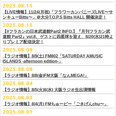
本番を3日後に控えた４人でのお喋り、どうぞお楽しみに！
が響き渡った。“星のブルペン”での、夜空から降り注ぐ星の光のような照
2025.08.15
■8月24日(日) 7:00～10:00 TOKAI RADIO（FM929）『Morning
明演出も忘れがたい。
【LIVE情報】11/24(月祝)「フラワーカンパニーズLIVE〜サ
Delight』
◎「フラカンの日本武道館 Part2 オフィシャルガチャ」
武道館公演チケットは、9/19(金)
まで各プレイガイドにて前売チケット発
もちろん“深夜高速”や“感情七号線”、“馬鹿の最高”“真冬の盆踊り”といっ
ンキューBitts〜」＠大分T.O.P.S Bitts HALL 開催決定！
＊グレートマエカワ インタビューOA
1回：500円(税込)
売中！
た、それ以前発表の名曲たちも会場を盛り上げる。「久々の曲を」とい
2025.08.15
https://www.tokairadio.co.jp/program/md/
全16種類
また、フラカン武道館応援企画として四星球とPIGGSが出演、
9/18(木)高
う紹介と共に、1998年発表のアルバム『マンモスフラワー』の最後に収
BRAHMAN ｢tour viraha 2026｣の
※フィギュア・チェキ・トートの引換券が出た時は、当日中にお引
【#フラカンの日本武道館Part2 INFO.】『月刊フラカン武
き換
円寺HIGHで開催される「SET YOU FREE〜VS SERIES」にグレートマ
録された“虹の雨あがり”が始まった瞬間には、観客たちからどよめきにも
3月22日(日) 愛知 名古屋ReNY limited公演にフラワーカンパニーズの出演
道館 Part2』vol.8、ゲストに四星球を迎え、8/20(水)21時よ
えください。
エカワがDJで出演決定！
フラカン武道館チケットの最後の手売り販売も
似た歓声が上がった。＜いつまでもそう どこまでもそう これからも
が決定しました！
りプレミア配信決定！
【 フィギュア 】4体セット , 高さ:最大8cm
実施！
きっとそうさ／うまくいく事もあって うまくいかない事はないのさ＞
【 チェキ 】1枚
2025.08.09
――そう歌う“虹の雨あがり”を今、武道館で歌いたいと思ったバンドの心
◎BRAHMAN ｢tour viraha 2026｣
【 トート 】高さ35 × 底幅39 × マチ10 cm , 素材:綿100% キャンパス
合わせてお見逃しなく！
が、とても強くて、優しくて、頼もしい。
日時：3月22日(日) 17:00open 18:00start
【ラジオ情報】8/9(土) FM802「SATURDAY AMUSIC
【 アクリルキーホルダー 】本体部分:最大 縦56 × 横30 × 厚さ3 mm
個人的にこの日のハイライトは、本編の終盤で披露された“最後にゃなん
ISLANDS -afternoon edition-」
会場：愛知 名古屋ReNY limited
【 マスキングテープ 】テープ幅30mm , 5m巻き , 材質:紙
＜番組情報＞
とかなるだろう”だった。2017年発表のアルバム『ROLL ON 48』に収録
出演：BRAHMAN,、フラワーカンパニーズ
2025.08.08
■8月9日(土) 12:00〜18:00 FM802「SATURDAY AMUSIC ISLANDS -
【 フォンタブ 】本体部分:55 × 55 mm , 材質:ポリエステル+TPU強化布 ,
『月刊フラカン武道館 Part2』武道館直前スペシャル
された楽曲。このアルバムは前回の武道館公演のあとにリリースされた
チケット料金：3500円(税込/ドリンク代別途要)
【ラジオ情報】8/8(金)FM大阪「なんMEGA!」
afternoon edition-」
金属Dカン
9月17日(水)21:00〜生配信
最初のアルバムであり、そして、このアルバムから再びフラカンは自主
一般チケット発売日：10月4日(土) 10:00
＊グレートマエカワ コメントOA（グレートマエカワの勝手にtop3 / 13〜
2025.08.04
【 缶バッジセット 】2個組 , 直径32mm
本番URL：
https://www.youtube.com/live/ND1cdsaWaZI
レーベルでの活動に戻った。そんな時期に歌われた＜最後の最後の最後
問い合わせ：ジェイルハウス 052-936-6041 www.jailhouse.jp
■8月8日(金) 12:00〜15:00 FM大阪「なんMEGA!」
14時台）
10月25日＠熊本Djangoを皮切りに30箇所31公演を回る全国ワンマンツア
には 絶対なんとかなるんだぜ＞というフレーズは、この2025年の武道
【ラジオ情報】8/5(火)6(水) 大阪ラジオ生出演情報
＊グレートマエカワ インタビューOA
https://funky802.com/saipm/
ー「フラカンのチョイナチョイナ’25/’26」の10月〜12月公演分の一般チ
＊アーカイブ配信中！
館の観客席にいる僕にとって、未来への希望のメッセージのように響い
https://www.fmosaka.net/_sites/16782390
2025.08.03
■8月5日(火)15:00〜18:00 FM COCOLO「MARK’E MUSIC MODE」
ケットが8月30日(土)より発売スタート！
■vol.0 番組スタート直前スペシャル
た。「絶対になんとかなる」――そう歌うロックバンドが、武道館のス
【ラジオ情報】8/4(月) FMちゅーピー「ごきげんchu〜」
＊オクノマサヒコ（オクノシンヤ／グレートマエカワ） 生出演(16:00台
ゲスト：スキマスイッチ
テージで、とても人間くさく、それでいて光に照らされながらロックを
出演予定）
2025.08.01
9/20(土)開催の日本武道館公演を経て、さらに勢いを増してまわるフラカ
https://www.youtube.com/watch?
v=BR4CmNuGCLg&t=28
演奏している。これって、シンプルに奇跡じゃないか。
■8月4日(月)14:00〜17:00 FMちゅーピー「ごきげんchu〜」