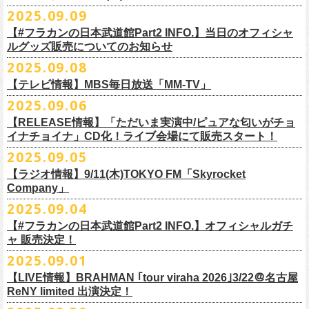
DJやついいちろう
Secret Artist：*後日発表
問い合わせ／SOGO TOKYO 03-3405-9999
2025.09.09
11月15日(土) 福井CHOP 16:30/17:00
■9月13日(土)19:00〜20:00 Inter FM「LOVE ON MUSIC」
Name the Night
Guest Artist : 鈴木圭介 (フラワーカンパニーズ)
11月16日(日) 神戸VARIT. 15:30/16:00
【#フラカンの日本武道館Part2 INFO.】当日のオフィシャ
＊鈴木圭介、グレートマエカワ生出演
ハモニカクリームズ
MC ：矢野きよ実
11月29日(土) 名古屋E.L.L 16:30/17:00
ルグッズ販売についてのお知らせ
https://www.interfm.co.jp/loveonmusic/
雅轟太鼓
料金：全席指定 ／ 前売 ￥6,500‐ 当日 ￥7,000‐ 入場時ドリンク代￥600-
11月30日(日) 静岡サナッシュ 15:30/16:00
2025.09.08
別途必要
9月20日(土)フラカンの日本武道館公演当日のグッズ販売ついてのお知ら
12月6日(土) 宇都宮HEAVEN’S ROCK VJ-2 16:30/17:00
◆お笑いステージ◆
チケット発売：2025年10月15日(水) 正午～
【テレビ情報】MBS毎日放送「MM-TV」
せです。
12月7日(日) 水戸LIGHT HOUSE 15:30/16:00
ですよ。
チケット受付：チケットぴあ Ｐコード 311-504
2025.09.06
12月13日(土) 盛岡CLUB CHANGE WAVE 16:30/17:00
■
9月8
日(月)27:20〜
MBS毎日放送「MM-TV」
ヨネダ2000
イープラス
https://eplus.jp/minnano-xmas/
☆グッズ販売：12:00〜予定（準備状況により、
少々お待ちいただく場合
本日開催された「フラカンの日本武道館 Part2 〜超・今が旬〜」こちら
12月14日(日) 弘前KEEP THE BEAT 15:30/16:00
【RELEASE情報】「ただいま実演中/ピュアな匂いがチョ
＊グレートマエカワ インタビューOA
================================================
お問合せ：並矢株式会社 052-683-5885 （平日10時から17時）
がございます）
のライブの模様がU-NEXTにて独占ライブ配信されることが決定！
イナチョイナ」CD化！ライブ会場にて販売スタート！
12月21日(日) 京都磔磔 15:30/16:00
◎「ドラデラ2025 爽やかアクキー」
※
リピート放送；
9/11(木)、9/12(金)、9/14(日)
☆ご購入商品を入れる袋のご用意はございませんので、
みなさまの方で
詳細は後日発表致します。
12月22日(月) 京都磔磔 18:30/19:00
2025.09.05
価格：800円(税込)
https://www.mbs.jp/mmtv/
文・天野史彬 写真：新保勇樹
ご準備をお願い致します
昨日開催しました「フラカンの日本武道館 Part2 〜超・今が旬〜」にて
2026年
サイズ：85 × 40ｍｍ
#MMTV_mbs
【ラジオ情報】9/11(木)TOKYO FM「Skyrocket
どうぞお楽しみに！
オフィシャルグッズを購入いただきありがとうございました。
1月17日(土) 長野CLUB JUNK BOX 16:30/17:00
Company」
▼
＊「フラカンの日本武道館 Part2 オフィシャルグッズ」につきまして
一部の商品を事後通販させていただくことが決定しました。
1月18日(日) 千葉LOOK 15:30/16:00
ーーーーーーーーーーーーーー
2025年９月20日、フラワーカンパニーズが10年ぶりとなる日本武道館ワ
2025.09.04
現金に加え、各種キャッシュレス決済もご利用いただけます。
対応ブ
1月24日(土) 高知X-pt. 16:30/17:00
■9月11日(木)17:00〜20:00 TOKYO FM「Skyrocket Company」
ンマン公演「フラカンの日本武道館Part2 〜超・今が旬〜」を開催した。
ランドは下記画像をご確認ください
商品を買い逃した方、追加で買いたいなという方、ぜひご利用くださ
【#フラカンの日本武道館Part2 INFO.】オフィシャルガチ
1月25日(日) 広島SECOND CRUTCH 15:30/16:00
＊鈴木圭介、グレートマエカワ 生出演
☆フラワーカンパニーズ presents 「DRAGON DELUXE 2025〜特別
熟練の凄みと、消えることのないみずみずしさを兼ね備えた演奏。派手
ャ 販売決定！
い。
1月27日(火) 四日市CLUB CHAOS 18:30/19:00
https://www.tfm.co.jp/sky/
編〜」【俺たちのザ・ベストテンPart2】
になり過ぎず、かと言ってストイックにもなり過ぎず。躍動するバンド
◎「チョイナチョイナTシャツ」
2025.09.01
1月31日(土) 札幌近松 16:30/17:00
日時：10月17日(金) Open 18:15 / Start 19:00
と楽曲の世界観を彩り、会場を鮮やかに彩った演出。ダブルアンコール
2025年9月20日(土)開催、フラワーカンパニーズ日本武道館ワンマンライ
価格：￥3,500（税込）
【 受付URL 】
2月4日(水) 下北沢シェルター 18:30/19:00
会場：名古屋DIAMOND HALL
【LIVE情報】BRAHMAN ｢tour viraha 2026｣3/22＠名古屋
までの全26曲、この10年間でリリースされてきた楽曲を中心としたリア
ブ「フラカンの日本武道館 Part2 〜超・今が旬〜」公演当日のオフィシ
ボディカラー：バニラ, グレイッシュパープル
https://capitalradioone.jp/
SHOP/387158/list.html
2月14日(土) 大阪バナナホール 16:30/17:00
ReNY limited 出演決定！
出演：
ルタイム感のあるセットリスト。すべてが「完璧だ！」と感嘆してしま
ャルグッズエリアにオフィシャルガチャが登場！
素材 ： 綿100％
2月15日(日) 岡山ペパーランド 15:30/16:00
フラワーカンパニーズ