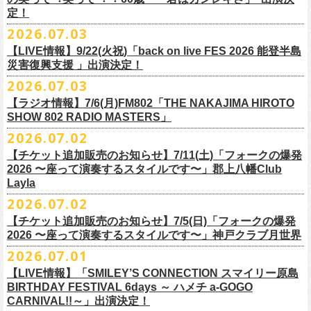
また払い戻しのご希望の方は、大変お手数ですが、来月8月末までに、
定！
福島県公演
・ファンクラブ優先でご購入の方は ヤングフラワーズ
開場15:30 開演16:00
2026.07.03
flocommail@youngflowers.jp まで
↓
【LIVE情報】9/22(火祝)「back on live FES 2026 能登半島
・プレイガイドでご購入の方は flowerotegami@gmail.com まで
災害復興支援 」出演決定！
◎フラワーカンパニーズ 「フラカンのクアトロツアー
ご連絡いただきますようお願い致します。
＜振替日程＞
2026.07.03
2026」
◎チャリティーグッズ「思いのチャーム」（*リフレクターチャーム）
ご来場くださる皆様はどうぞお気をつけて会場までいらしてください。
【ラジオ情報】7/6(月)FM802「THE NAKAJIMA HIROTO
■2026年12月18日（金） 鶴 5周⽬の47都道府県ツアー「鶴フェスへの
価格：各600円（税込）
11月1日、2日に@Zepp DiverCity Tokyoで開催されるSHELTER35周年を
SHOW 802 RADIO MASTERS」
道」福島県公演
・10/10(土)渋谷クラブクアトロ OPEN 16:15 START 17:00 問：ネ
カラー：白、緑、赤オレンジ
締めくくるファイナル2DAYSイベント「SHELTER 35th Anniversary
フラワーカンパニーズ メンバー、スタッフ一同
2026.07.02
開場18:30 開演19:00
クストロード
Finale ” ZeppがSHELTERになります ” 」のDAY2にフラワーカンパニーズ
■7月6日(月)14:00〜17:51 FM802「THE NAKAJIMA HIROTO SHOW 802
会場：福島県・OUTLINE 出演：鶴 / フラワーカンパニーズ
チケットぴあ
【チケット追加販売のお知らせ】7/11(土)「フォークの爆発
の出演が決定！
RADIO MASTERS」
9/19(土)開催「いしがきMUSIC FESTIVAL2026」に出演決定！
※開場開演時間が変更になります。ご注意ください。
イープラス
2026 〜座って演奏するスタイルです〜」郡上八幡Club
SHELTER35周年を締めくくるファイナルをサバシスターと一緒にお祝い
＊鈴木圭介、グレートマエカワ 生出演(17:00台出演予定）
今年はマチナカステージにてアコースティックライブの出演となりま
詳細：
https://afrock.jp/live/
21483/
ローチケ
Layla
させていただきます！
https://funky802.com/masters/
す。
2026.07.02
8/1(土)12:00よりチケット一般発売スタート！
・10/24(土)広島クラブクアトロ OPEN 16:15 START 17:00 問：キ
◎「SHELTER 35th Anniversary Finale ” ZeppがSHELTERになります ”
【チケット追加販売のお知らせ】7/5(日)「フォークの爆発
お待ちしております！
ーーーーーーーーーーー
ャンディー・プロモーション
DAY2」
2026 〜座って演奏するスタイルです〜」神戸クラブ月世界
＊振替公演にご来場が難しい方へ以下払い戻しのご案内です。
チケットぴあ
日時：2026年11月2日(月)
2026.07.01
◎「いしがきMUSIC FESTIVAL2026」
イープラス
会場：Zepp DiverCity Tokyo
日程：2026年9月19日(土)
【LIVE情報】「SMILEY’S CONNECTION スマイリー原島
ローチケ
＜払い戻し期間＞
出演：サバシスター、フラワーカンパニーズ
BIRTHDAY FESTIVAL 6days ～ ハメチ a-GOGO
会場：岩手県盛岡市盛岡城跡公園を中心に開催
チケット料金：オールスタンディング：¥3,935、２Ｆ指定：¥3,935 ※
7月13日 10:00～7月27日 23:59
◎「Handmade Rockふきん」
CARNIVAL!!～」出演決定！
チケット発売日：8月1日(土)12:00
・10/25(日)梅田クラブクアトロ OPEN 15:15 START 16:00 問：清
ドリンク代別 ※未就学児入場不可
価格：￥1,200(税込）
※TSURUKAI先行、
その他プレイガイドなどで4月19日福島公演のご購入