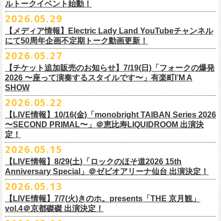
ルトークイベント始動！
素材 ： 綿100％
ローソン、
ミニストップ店舗にて直接払い戻しをさせていただきます。
＜オフィシャル抽選先行＞ 7/13(月)12:00～7/20(月・祝)23:59まで
発売日：7月4日(土)10:00〜
・富山県民小劇場ORBIS
◎「フォークの爆発2026 〜座って演奏するスタイルです〜」
サイズ：S / M / L / XL
ローソンで発券された⽅はローソンへ、
2026.05.29
ミニストップで発券された⽅は
https://
l-tike.com/st1/okuno1202-
1/
プレイガイド：イープラス
https://eplus.jp/sf/detail/
0039320001-
・バール・デ・美富味
7/5(日)兵庫・神戸クラブ月世界 開場15:30/開演16:00
＜製品サイズ＞
ミニストップへお⼿持ちの未使⽤
チケットをお持ちの上、ご来店くださ
他詳細はイベント公式サイトへ →
https://
breast.co.jp/okuno60th/
P0030682P021001?P1=
1221
【メディア情報】Electric Lady Land YouTubeチャンネル
・マリエ6F芝生広場
追加チケット＞2F立ち見席 ￥5,500（税込/ドリンク代別）
S ： 身丈66cm / 身幅55cm / 肩幅52cm / 袖丈21cm
い。実際の払戻⼿
順につきましては、下記URLをご確認ください。
ネクストロード 03-5114-7444（平日14～18時）
https://nextroad-
にて50周年企画不定期トーク動画更新！
・富山駅構内自由通路
＊ステージ上からの眺めになります
M ： 身丈70cm / 身幅58cm / 肩幅55cm / 袖丈23cm
https://l-tike.com/oc/lt/
haraimodoshi/
p.com/
contact/
チケット発売：7月6日 12時～
2026.05.27
＊自由席の方ご入場後、開演10分前のご案内を予定しています
L ： 身丈74cm / 身幅61cm / 肩幅58cm / 袖丈25cm
(注1)チケットの半券がもぎられているものについては、ご返⾦
対応を致
2027年にオープン50周年を迎える名古屋のライブハウスElectric Lady
プレイガイド：e-plus(イープラス)
発売日：7月2日(木)17:00〜
【チケット追加販売のお知らせ】7/19(日)「フォークの爆発
XL ： 身丈78cm / 身幅64cm / 肩幅61cm / 袖丈27cm
しかねます。
Land（通称E.L.L）でぴあ中部×フラワーカンパニーズの合同企画のトー
https://eplus.jp/sf/detail/
4562600001-P0030001
プレイガイド：イープラス
https://eplus.jp/sf/detail/0039320001-
2026 〜座って演奏するスタイルです〜」有楽町I’M A
※上記サイズはあくまでも目安の寸法です
(注2)チケット代以外の外⼿数料(配送⼿数料は除く)の返⾦
については、
クイベントシリーズ、vol.1の開催が8月31日(月)に決定！
フェスHP:
backonlivefes.com
SHOW
P0030685P021001?P1=1221
「フォークの爆発2026 ミニマル巡業 〜うたとギターとコーラスと〜」
「各種⼿数料券」が必要となります。
払い戻しの際に忘れずお持ちくだ
問：清水音泉 06-6357-3666（平日 15:00~18:00）
福島にて開催決定！
2026.05.22
さい。もし各種⼿
数料券を紛失された場合、外⼿数料のご返⾦
は致しか
日本のロック史を彩るさまざまバンドが出演し、ライブハウスシーン黎
info@shimizuonsen.com
ねますので何卒ご了承下さい。
【LIVE情報】10/16(金)「monobright TAIBAN Series 2026
明期ならではの驚きのエピソードから、まるで都市伝説のようなとんで
◎「フォークの爆発
2026
ミニマル巡業 〜うたとギターとコーラスと〜」
〜SECOND PRIMAL〜」＠恵⽐寿LIQUIDROOM 出演決
(注3) 払い戻しには「チケット」が必要です。払い戻し手続きより先に、
も逸話まで、これまでもさまざまな伝説が語られてきたてE.L.L。
※ミニマル巡業とは『
新たな試みとして歌とアコースティックギター一
定！
チケットの発券手続きの上、
再度Loppiにて払戻しお手続きください。
来年2027年にオープン50周年を控えたE.L.Lについて、フラカン鈴木圭介
本とコーラスと小
物の楽器などで構成するライヴ』です
(注4)夜間・早朝(21時～6時頃)は防犯対策として、
レジ内の現⾦が制限さ
2026.05.15
とグレートマエカワがホスト役となり、さまざまなバンドマン、シンガ
日時：
9/21(
月祝
)
開場
15:30/
開演
16:00
れております。その為、夜間・
早朝とその直前・直後の時間帯はつり銭
ー、関係者をゲストに迎えて語り明かすトークセッションを企画。
【LIVE情報】8/29(土)「ロックのほそ道2026 15th
会場：福島
Player
’
s Cafe
2027年にオープン50周年を迎える名古屋のライブハウスElectric Lady
◎
「SMILEY’S CONNECTION スマイリー原島 BIRTHDAY FESTIVAL
が 不⾜する場合がございますので、払い戻しは夜間・
早朝を避けてお⼿
このトークシリーズでは、E.L.L.にこれまで関わってきたミュージシャ
Anniversary Special」＠ゼビオアリーナ仙台 出演決定！
チケット料金：
4,800
円（税込
/
整理番号付
/
ドリンク代別） ※高校生以下
Land（通称E.L.L）でぴあ中部×フラワーカンパニーズの合同企画のトー
6days ～ ハメチ a-GOGO CARNIVAL!!～」
続きいただきますようお願い申し上げます。
ン、関係者、そして当時はファンだった人々とともに、まもなく50年を
2026.05.13
は当日
¥2,000
キャッシュバック（
当日年齢を証明できるもの（学生証、
クイベントシリーズを開始することが決定！
＜
day
２下北沢
CLUB Que
編＞
迎えるライブハウスの、ツワモノたちの記憶を語っていきます。配信や
10月、11月と自身初となるクラブクアトロ・
ワンマンツアーも決まって
保険証など）
のご提示が必要となります）
【LIVE情報】7/7(火)きのホ。presents「THE 京月観」
9
月
3
日
(
木
)
下北沢
CLUB Que
【ローソンチケットでご購入で、電子チケットをご選択の
インタビューでは語れない、ここだけの話もたくさん披露予定。
いるフラワーカンパニーズ、
2026年を右肩上がりに盛り上げる8箇所9公
一般チケット発売日：
7
月
18
日
(
土
)
vol.4＠京都磔磔 出演決定！
日本のロック史を彩るさまざまバンドが出演し、ライブハウスシーン黎
出演：
POLYSICS
／フラワーカンパニーズ／
SCOOBIE DO
お客様】
演のツアー開催決
定！
問い合わせ：ノースロードミュージック
明期ならではの驚きのエピソードから、まるで都市伝説のようなとんで