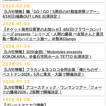
チケット料金：
・宮崎朝子（SHISHAMO）
お肉をたっぷり味わいながら、生の音楽に酔いしれる「ニクオン」
。今
トにて”皆勤風呂ントアクト”として皆さんをお迎えします。
フラカンの出演は6月20日(土)になります。
一般チケット発売日：5月23日(土) 10:00
2026.02.08
日時：2026年4月30日(木) 開場18:15／開園19:00
一般チケット発売日：3月28日(土)
前売 ¥5,500(税込/ドリンク代別）
・山田将司＆菅波栄純（THE BACK HORN）
2026年5月に奈良と岐阜で開催、SCOOBIE DOを迎えお届けするフラワ
【公演詳細】
年もお楽しみください！
どうぞお楽しみに♨️
どうぞお楽しみに！
問い合わせ：JAILHOUSE(052)936-6041 /
https://www.jailhouse.jp/live/
会場：恵比寿
LIQUIDROOM
U-22割 ￥4,500(税込/ドリンク代別/身分証持参必須（コピー不可/公演当
【LIVE情報】鶴「GO！GO！5周目の47都道府県ツアー」
ーカンパニーズが不定期で行なっている２マンライブ企画「シリーズ・
公演タイトル：第11回！ 僕たち、プロ野球大好きミュージシャンです！
オフィシャルホームページ：
https://www.
nikuon.com/top
dragondeluxe2026/
チケット料金：前売り¥5,700(税込/整理番号付/ドリンク代別途要) *記念バ
◎「フォークの爆発2026 ミニマル巡業 〜うたとギターとコーラスと〜」
日提示できない場合は一般価格チケットとの差額分をお支払いいただき
4/19(日)福島OUT LINE 出演決定！
「ホフディラン 春のベースまつり」に今年もグレートマエカワの出演が
人間の爆発」の一般チケット発売が3/8(日)10:00よりスタート！
日時・会場：3月17日（火）新宿ロフトプラスワン
お問い合わせ：ニクオン実行委員会 info＠
nikuon.com
◎「OTODAMA’26」
◎『
YATSUI FESTIVAL! 2026
』
ッヂ付
6/28(日) 札幌musica hall cafe 開場15:30/開演16:00 問：浮雲社中
ます)
決定！
ますます充実のライブを展開している両者によるガチンコ対バン、熱す
2026.02.06
（http://www.loft-prj.co.jp/PLUSONE/）
日時：5月4日(月祝)、5日(火祝) 開場10:00 / 開演11:00
日程：
2026
年
6
月
20
日（土）、
6
月
21
日（日） ※フラワーカンパニーズ
＊フラワーカンパニーズファンクラブ「ヤングフラワーズ」優先販売を
鶴「GO！GO！5周目の47都道府県ツアー」4/19(日)福島OUT LINE 公演
一般チケット発売日：2026年3月15日(日)10:00
チケット料金：4,800円（税込/整理番号付/ドリンク代別）
※１人１枚※未就学児入場不可/小学生以上チケット必要
ぎるステージになること必至！
開場／開演： 18:15／19:00
＊フラワーカンパニーズの出演は5月5日(火祝)のみ
の出演は6/20(土)のみ
【チケット発売日変更のお知らせ】4/5(日)フラワーカンパ
予定しています。次号会報誌にご案内を同
封します
にフラワーカンパニーズの出演が決定！
プレイガイド：
※高校生以下は当日¥2,000キャッシュバック（
当日年齢を証明できるも
一般チケット発売日：2026年6月6日(土)
◎「ホフディラン 春のベースまつり2026」
どうぞお見逃しなく〜
出演ミュージシャン： ※五十音順
会場：大阪・泉大津フェニックス
開場
ニーズ presents「シリーズ・人間の爆発 〜友部さんと鹿児
/
開演（両日）：
11:30
チケットぴあ
の（学生証、保険証など）
のご提示が必要となります）
＊ライブハウス会場限定店頭先行：4/4(土) 12:00〜19:00
日時：2026年5月20日(水) OPEN 18:30 / START 19:00
イノウエアツシ（ニューロティカ／横浜DeNAベイスターズ）、ウエノコ
島ー熊本のハイエース旅〜」＠熊本Django
その他詳細→
https://shimizuonsen.com/otodama/26/
会場
: Spotify O-EAST / Spotify O-WEST / Spotify O-nest 5F / Spotify O-
◎鶴「GO！GO！5周目の47都道府県ツアー」
イープラス
一般チケット発売日：3月28日(土)10:00
・クラブカウンターアクション宮古店頭
会場：新代田FEVER
ウジ（the HIATUS、Radio
nest 6F / Spotify O-Crest
2026.01.24
日時：2026年4月19日(日) 開場15:30 / 開演16:00
ローソンチケット
〒027-0083 岩手県宮古市大通２丁目６－１１
出演：ホフディラン
◎フラワーカンパニーズpresents『シリーズ・
人間の爆発』
Caroline／広島東洋カープ）、オカモト”MOBY”タクヤ (SCOOBIE DO ／
duo MUSIC EXCHANGE /
clubasia / LOFT9 shibuya / WOMBLIVE /
会場：福島OUT LINE
ネクストロード 03-5114-7444（平日14:00〜18:00）
プレイガイドなど詳細はライブページにてご確認くださ
【LIVE情報】3/20(金祝)「Mobstyles presents
6月から開催するフラワーカンパニーズのアコースティック企画の新たな
*
注意事項
ゲストベーシスト：ウエノコウジ（the HIATUS / Radio Caroline)、グレ
MLB解説者)、グレート
shibuya 7thFLOOR
出演：鶴、フラワーカンパニーズ
KOKOKARA」＠釜石市民ホール TETTO 出演決定！
い
https://flowercompanyz.com/live/
試みとなる歌とアコースティックギター一本とコーラスと小
物の楽器な
東北地方在住者のみの先着販売となります
ートマエカワ (フラワーカンパニーズ
) 、junko（打首獄門同好会）、and
・5月30日(土) 開場 16:30 / 開演 17:00
マエカワ（フラワーカンパニーズ／中日ドラゴンズ）、樋口豊
主催
:
やついいちろう
チケット料金：¥4800(税込/オールスタンディング/ドリンク代別途要)
どで構成するライヴ「フォークの爆発2026 ミニマル巡業 〜うたとギター
2026.01.16
１人１枚のみ購入可能
more,,,
会場：奈良NEVER LAND
（BUCK∞TICK／阪神タイガース）
他出演者、チケットなど詳細：以下よりご確認ください
一般チケット発売日：2月21日(土)
とコーラスと〜」の一般チケット発売が3/8(日)10:00よりスタート！
住所記載の身分証確認持参の上、
それぞれのライブハウス店頭にて販売
来場チケット：前売り：¥5,300+1drink 当日：¥5,800+1drink
出演：フラワーカンパニーズ/SCOOBIE DO
【LIVE情報】フラカン＆ヨコロコ合同企画「俺たちのザ・
司会：金光裕史（音楽と人編集部／阪神タイガース）
◎「モンキーTシャツ」
【YATSUI FESTIVAL! 2026 WEB INFORMATION】
問い合わせ：GIPお問合せフォーム→
https://www.gip-web.co.jp/t/info
します
配信チケット：前売り配信視聴券：¥3,000
ベストテン2026」5月に東京・大阪で開催決定！
チケット料金：前売り¥5.200(税込/D別/整理番号付)
6月から開催するフラワーカンパニーズのアコースティック企画の新たな
料金：前売￥4,000 ※税込／要1オーダー（500円以上）
価格：￥3,700(税込)
オフィシャルサイト：
https://yatsui-fes.com
◎「フォークの爆発2026 ミニマル巡業 〜うたとギターとコーラスと〜」
購入は現金のみとなります
当日・アーカイブ配信視聴券：¥3,500
一般チケット発売日：2026年3月8日(日)
試みとなる歌とアコースティックギター一本とコーラスと小
物の楽器な
チケット発売日：2月28日（土）11時〜
2026.01.15
ボディ：ビッグシルエット
オフィシャルX：
https://x.com/YATSUIFES
＊ミニマル巡業とは『
新たな試みとして歌とアコースティックギター一
転売は固く禁止とさせていただきます
＊お得な来場＆配信チケット：前売り：¥7,000+1drink
プレイガイド：
どで構成するライヴ「フォークの爆発2026 ミニマル巡業 〜うたとギター
※購入枚数制限あり／お一人様2枚まで
カラー：ホワイト、アシッドブルー
オフィシャルFacebook：
https://www.facebook.com/YATSUIFES
【LIVE情報】アコースティック・ワンマンツアー「フォー
本とコーラスと小
物の楽器などで構成するライヴ』です
公演当日も身分証を確認させて頂きます（U-22割も同様）
チケット発売：
イープラス
とコーラスと〜」に札幌公演の追加が決定！
※チケットの整理番号順での入場となります。
素材 ： 綿100％
オフィシャルInstagram ：
https://www.instagram.com/yatsuifes/
クの爆発2026」2形態で開催決定！
6/8(月)京都・紫明会館 18:30/19:00 問：SOLE CAFE
当日11:30〜整列開始いたします
ホフディランオフィシャルFC先行(抽選)：3/19(木)
12:00-3/22(日) 23:59
チケットぴあ
販売URL
サイズ：S / M / L / XL
2026.01.08
6/10(水)広島・東広島 西条公会堂 18:30/19:00 問：キャンディープロモ
近隣のご迷惑になるためそれ以前のお並びは禁止とさせていただき
ます
一般発売その他情報は
ローソンチケット Ｌコード：56253
◎「フォークの爆発2026 ミニマル巡業 〜うたとギターとコーラスと〜」
https://eplus.jp/sf/detail/4487570001-P0030001
＜製品サイズ＞
YATSUI FESTIVAL! 2026お問合せ：Spotify O-EAST：03-5458-4681
ーション広島
その他詳細：
https://www.gip-web.co.jp/schedule/detail/8491#13568
特設サイトにて→
https://hoff.jp/e/
bs26/
【グレートマエカワ情報】
問い合わせ：奈良NEVER LAND
http://nara-neverland.
com/pc/info.html
＊ミニマル巡業とは『
新たな試みとして歌とアコースティックギター一